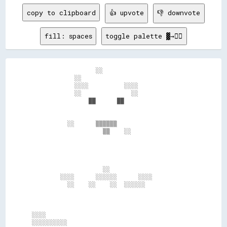
copy to clipboard
👍 upvote
👎 downvote
fill: spaces
toggle palette ▓→✊🏽
                  ░░                          

            ░░                                

            ░░░░          ░░░░                

            ░░              ░░                

                ██      ██                    

          ░░      ▒▒▒▒▒▒                      

                    ▒▒    ░░                  

                    ░░                        

        ░░░░      ░░░░░░      ░░░░            

          ░░    ░░    ░░  ░░░░░░              

░░░░                                          
