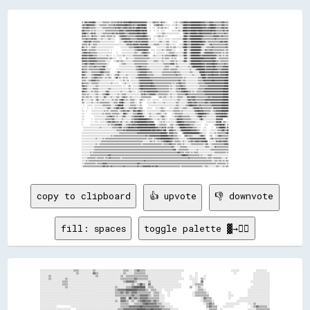
▒▒░░▓▓▓▓▒▒▓▓▓▓▓▓██▓▓░░░░░░░░░░▒▒▒▒▒▒▒▒▒▒░░▒▒▒▒▒▒▒▒▒▒▓▓▒▒▓▓▒▒▓▓▓▓▓▓▓▓████▓▓▓▓▓▓▓▓▓▓▓▓▓▓▓▓▓▓▓▓▓▓░░░░░░░░▒▒▓▓▒▒▒▒▒▒░░▓▓▒▒▒▒░░░░        ░░░░▒▒░░░░▒▒▒▒▓▓████▓▓▓▓▓▓██████████████▓▓▓▓▓▓▒▒▒▒▒▒▓▓▓▓▓▓▒▒▒▒▒▒▒▒▒▒▒▒▓▓▓▓▒▒▒▒▒▒
▒▒▓▓▒▒▓▓██▓▓▓▓▓▓▓▓▒▒░░░░░░▒▒▒▒▒▒▒▒▒▒░░▒▒▒▒▒▒▒▒▓▓▒▒▓▓▓▓▓▓▓▓▓▓▓▓████▓▓▓▓▓▓▒▒▓▓▒▒▒▒▓▓██▓▓██████▓▓    ░░    ▒▒▒▒▓▓▓▓▒▒▓▓▒▒░░░░░░░░░░  ░░░░░░▒▒░░░░░░░░▓▓████▓▓▓▓▓▓██████████████▓▓▓▓▓▓▓▓▒▒▒▒▓▓████▓▓▓▓▒▒▒▒▒▒▒▒▓▓▓▓▒▒▒▒▒▒
▒▒▓▓▒▒▓▓▓▓▒▒▒▒▒▒▒▒▒▒░░░░░░░░░░▒▒▒▒▒▒▒▒▒▒▒▒▒▒▒▒▒▒▓▓▒▒▓▓▓▓▒▒▒▒▓▓▓▓▓▓▒▒▓▓▓▓▒▒▓▓▒▒▓▓████▓▓▓▓▓▓██▓▓    ░░  ░░░░  ░░▒▒░░▒▒▒▒░░▒▒░░░░        ░░▒▒░░░░░░░░▓▓████▓▓▓▓▓▓████████████████▓▓▓▓▓▓▒▒▓▓▓▓██████▓▓▒▒▒▒▒▒▒▒▓▓▓▓▒▒▓▓▒▒
▓▓▓▓▒▒▒▒▒▒▒▒░░▒▒░░▒▒░░░░░░░░░░░░░░▒▒▒▒▒▒▒▒▒▒▒▒▒▒▒▒▒▒▒▒▓▓▓▓▓▓▒▒▒▒▓▓▓▓▓▓▓▓▓▓▓▓▓▓██████▓▓▓▓██▓▓██░░  ░░    ░░  ░░░░  ░░░░░░          ░░░░░░░░░░▒▒░░░░██████▓▓▓▓▓▓████████▓▓██████▓▓▓▓▓▓▓▓▓▓▓▓██▓▓▓▓▓▓▒▒▒▒▒▒▒▒▒▒▓▓▒▒▒▒▓▓
▓▓▓▓██▒▒▒▒░░▒▒▓▓▒▒▓▓░░░░░░░░░░▒▒▒▒▒▒▒▒▒▒▒▒▒▒▓▓▒▒▒▒▓▓▒▒▓▓▓▓▓▓▓▓▒▒▒▒▒▒▓▓▓▓▓▓▓▓▓▓▓▓████▓▓▓▓████▓▓░░            ░░░░░░░░▒▒▒▒░░░░░░░░░░░░░░░░░░░░░░    ▒▒▓▓██▓▓▒▒▓▓████████▓▓▓▓████▓▓▓▓▓▓▓▓▓▓▓▓▓▓▒▒▓▓▓▓▒▒▒▒▒▒▒▒▒▒▒▒▓▓▒▒▒▒
▓▓▒▒▓▓░░▒▒░░░░▓▓▒▒▒▒▒▒░░░░░░▒▒▒▒▒▒░░▒▒▒▒▒▒▒▒░░▒▒░░  ░░▒▒▓▓▓▓▓▓▓▓▒▒▒▒▒▒▒▒▒▒▒▒▒▒▓▓▓▓▓▓▓▓▓▓████▓▓▒▒░░░░    ░░░░░░▒▒▒▒░░▒▒░░░░░░                  ░░  ▒▒████▒▒▒▒▓▓████████████████▓▓▒▒▒▒▒▒▒▒▒▒▒▒▒▒▓▓▓▓▓▓▓▓▒▒▒▒▓▓▒▒▒▒▒▒▒▒
▒▒▒▒▒▒▓▓▒▒▒▒▒▒▓▓▒▒▓▓▒▒░░░░░░▒▒░░░░░░░░▒▒▒▒░░░░░░      ░░▒▒▓▓▓▓▓▓▓▓▓▓▓▓▒▒▒▒▒▒▒▒▒▒▓▓▓▓▓▓▓▓▓▓▓▓▓▓▓▓░░▒▒    ░░    ░░░░░░░░  ░░░░░░░░  ░░░░░░░░░░░░░░░░▓▓████▒▒▒▒▓▓██████████████▓▓▒▒▒▒▒▒▒▒▒▒▒▒▒▒▒▒▒▒▓▓▒▒▒▒▒▒▒▒▒▒▒▒▒▒▒▒▒▒
░░▒▒▓▓▓▓▒▒▓▓▓▓░░▒▒▒▒▒▒▒▒▒▒░░░░░░░░░░░░░░░░░░░░░░      ░░░░░░▒▒▓▓▓▓▒▒▓▓▓▓▒▒▒▒▒▒▓▓▒▒▓▓▒▒▓▓▓▓▓▓▓▓▓▓░░░░░░░░░░░░░░░░▒▒▒▒░░░░░░▒▒▒▒░░  ░░░░░░░░        ▒▒██▓▓▒▒▒▒▒▒████████████████▓▓▓▓▒▒░░▒▒▒▒▒▒▒▒▒▒▒▒▒▒▒▒▒▒▓▓▓▓▒▒▓▓▓▓▒▒
▒▒▒▒▒▒▒▒░░▓▓░░░░▒▒▒▒▒▒░░░░░░░░░░░░░░░░░░░░░░░░░░░░░░░░░░░░░░░░░░▒▒▓▓▒▒▓▓▒▒▓▓▓▓▓▓▓▓▒▒▓▓▓▓▓▓▓▓██▓▓░░░░░░░░▒▒▒▒▒▒▒▒░░░░░░░░░░▒▒▒▒░░░░░░░░░░    ░░░░░░▒▒████▒▒▒▒▒▒████████████▓▓▓▓▓▓▒▒░░░░░░▒▒▓▓▒▒▒▒▒▒▒▒▒▒▒▒▒▒▒▒▒▒▒▒▓▓▒▒
▓▓▒▒░░▒▒░░░░░░▒▒▒▒▒▒░░░░░░░░░░░░░░░░░░░░░░░░░░          ░░░░░░░░░░░░▒▒▒▒▒▒▒▒▓▓▓▓██▓▓▓▓▓▓▓▓▓▓▓▓▓▓▓▓▒▒        ░░░░░░░░░░░░░░▒▒▒▒░░▒▒░░▒▒▒▒░░░░░░░░░░▓▓████▒▒▒▒▒▒██████████████▒▒░░░░░░▒▒▒▒▒▒▒▒▓▓▒▒▒▒▒▒▒▒▒▒▒▒▒▒▒▒▒▒▓▓▒▒
▓▓▒▒▓▓▒▒░░▒▒▒▒▒▒▒▒▒▒░░░░░░░░░░░░░░░░░░░░  ░░              ░░░░░░░░░░░░░░░░░░▒▒▒▒▓▓▓▓▓▓▓▓▓▓██▓▓▓▓░░  ░░░░░░  ░░░░░░░░▒▒░░░░▒▒▒▒▒▒▒▒░░░░░░      ░░  ░░██▓▓░░░░▒▒██████████████▒▒░░░░▓▓▒▒▒▒▒▒▓▓▒▒▒▒▒▒▒▒▒▒▒▒▒▒▒▒▒▒░░▒▒▒▒
▒▒▓▓▓▓▓▓▒▒▓▓▒▒▒▒▒▒▒▒▒▒░░░░░░░░░░░░░░░░░░░░░░      ░░      ░░░░░░░░░░░░░░░░░░▒▒▒▒░░░░░░▒▒▓▓▓▓▓▓▒▒▒▒░░    ░░  ░░░░░░░░░░░░  ░░░░▒▒▒▒▒▒▒▒░░░░░░░░░░░░▒▒██▓▓░░░░▒▒████████████▓▓░░░░▒▒▓▓▓▓▓▓▓▓▓▓▓▓▒▒▒▒▒▒▒▒▒▒▒▒░░▒▒░░▒▒▒▒
▓▓▓▓▓▓▓▓▒▒▓▓▓▓▓▓▒▒▒▒▒▒░░░░░░░░░░░░░░▒▒░░░░░░  ░░  ░░░░░░░░░░▒▒░░░░░░░░░░░░▒▒▒▒▒▒▒▒▒▒▒▒▒▒▒▒▓▓▓▓▒▒░░    ░░▒▒░░░░░░░░░░▒▒░░▒▒▒▒▒▒▒▒▒▒▓▓▓▓▒▒▒▒░░░░░░░░▒▒██▓▓░░░░▒▒████████████▓▓▒▒▓▓▓▓▓▓▓▓▓▓▓▓▓▓▓▓▓▓▓▓▒▒░░▒▒▒▒░░▒▒░░▒▒▒▒
██▓▓▓▓▓▓▒▒▓▓▓▓▓▓▓▓▓▓▒▒▒▒▒▒▒▒▒▒▒▒▒▒▒▒▒▒░░▒▒▒▒░░░░░░    ░░░░      ▒▒░░░░░░░░░░▒▒▒▒▒▒▒▒▒▒▒▒▒▒▒▒▒▒▒▒▒▒░░░░░░░░░░░░░░░░░░▒▒░░▒▒▒▒▒▒░░░░▒▒░░▒▒░░    ░░  ░░▓▓▓▓░░░░▒▒██████████████████▓▓▓▓▓▓▓▓▓▓▓▓██▓▓▓▓░░░░▒▒▒▒▒▒▒▒▒▒▒▒▒▒
▓▓▓▓▓▓▓▓▒▒▓▓▓▓▓▓▓▓▓▓▓▓▒▒▒▒▒▒▒▒▒▒▒▒░░░░░░░░    ░░░░▒▒▒▒░░▒▒▒▒░░░░░░░░░░░░░░▒▒▒▒▒▒▒▒▒▒▒▒▒▒▒▒▒▒▒▒░░░░░░░░░░▒▒▒▒▒▒░░░░░░▒▒░░░░░░░░░░▒▒▒▒▒▒░░▒▒░░░░░░░░▒▒██▓▓░░░░▒▒██████████████▓▓▓▓▓▓▓▓▓▓▓▓▓▓▓▓▓▓██▓▓▒▒▒▒░░▒▒▒▒▒▒▒▒▒▒▒▒
▒▒▒▒▓▓▓▓▒▒▒▒▓▓▓▓▓▓▒▒▒▒▒▒▒▒▒▒▒▒▒▒▒▒▒▒░░░░              ░░░░▒▒▒▒▒▒░░░░░░░░░░░░▒▒▒▒▒▒▒▒▒▒▒▒▒▒▒▒▒▒▒▒░░░░░░░░░░░░░░░░░░░░░░▒▒▒▒▒▒▒▒▒▒▓▓▓▓▓▓░░▒▒░░░░░░░░░░░░░░░░░░▒▒████████████████▓▓▓▓▒▒▓▓▓▓▓▓▓▓████▓▓▓▓▒▒▒▒▒▒▒▒▒▒▓▓▒▒▒▒
▒▒▒▒▒▒▒▒░░▒▒▒▒▒▒▒▒▓▓▒▒▒▒▒▒▒▒▒▒▓▓▓▓░░░░                ░░░░░░░░░░░░░░░░░░░░░░░░▒▒▒▒▓▓▓▓▒▒▒▒▒▒▒▒░░░░░░░░░░░░░░░░░░░░░░░░░░▒▒▒▒▒▒░░░░░░░░░░▒▒▒▒░░░░░░░░░░░░░░▒▒░░▒▒██████████████▓▓▓▓▒▒▓▓▓▓▓▓▓▓▓▓██▓▓▒▒▒▒▒▒▒▒▒▒▓▓▓▓▓▓▓▓
▓▓▒▒▒▒▒▒░░▒▒▒▒▒▒▒▒▒▒▒▒▒▒▒▒▓▓▓▓▓▓▓▓░░░░░░░░        ░░░░░░░░░░░░░░░░░░░░░░░░░░░░▒▒▒▒▓▓▓▓▓▓▓▓▓▓▓▓▒▒▒▒░░░░░░░░░░░░░░░░░░░░▒▒▒▒▒▒▒▒░░▒▒▒▒▒▒▒▒▒▒░░░░░░░░░░░░░░░░░░▒▒░░░░░░▒▒▓▓██████████▒▒▓▓▓▓▓▓▓▓▓▓██▓▓▓▓▒▒▒▒▒▒▓▓▓▓▓▓▓▓▓▓
▓▓▓▓▒▒▒▒░░░░░░▒▒▒▒▒▒▒▒▒▒▒▒▓▓██▓▓▒▒▒▒▒▒▒▒░░      ░░░░▓▓▒▒░░░░░░░░░░░░░░░░░░░░░░░░▒▒▒▒▓▓▓▓▓▓▓▓▓▓▒▒▒▒▒▒▒▒░░░░░░░░░░░░░░▒▒▒▒▒▒▒▒▒▒▒▒▒▒▒▒▒▒▓▓▒▒▒▒▒▒░░░░░░░░░░░░░░▒▒▒▒░░░░░░░░░░████████▓▓▓▓▓▓▓▓▓▓██▓▓▓▓▓▓▓▓▒▒▓▓▓▓▓▓▓▓████
▓▓▓▓▒▒░░░░░░░░▒▒▒▒▓▓▓▓▓▓▓▓▓▓▒▒▒▒░░░░▒▒▒▒░░░░  ░░▒▒▒▒▓▓░░░░░░░░░░▒▒░░░░░░░░░░░░░░▒▒▓▓▓▓▓▓▓▓▓▓▓▓▒▒▒▒▒▒▒▒▒▒░░░░░░░░░░░░▒▒▒▒▒▒▒▒▒▒▒▒▒▒▒▒▒▒▒▒▓▓▒▒▒▒▒▒░░░░░░░░░░░░░░░░▒▒░░░░░░░░░░██████▓▓▒▒▓▓▓▓▓▓██▓▓▓▓▓▓▓▓▒▒▓▓▓▓▓▓▓▓████
▓▓▒▒▒▒▒▒░░░░░░▒▒▒▒▓▓▓▓▒▒▒▒▒▒▒▒░░░░▒▒░░▒▒▒▒░░  ░░▒▒██░░▒▒░░░░▒▒░░▒▒░░  ░░░░░░░░▒▒▒▒▓▓▓▓▓▓▓▓▓▓▓▓▓▓▓▓▒▒▒▒▒▒▒▒▒▒▒▒▒▒▒▒▒▒▒▒▒▒▒▒▒▒▒▒▒▒▒▒▒▒▒▒▒▒▒▒▒▒▒▒▒▒▒▒░░▒▒░░░░░░░░░░░░░░░░░░▒▒▒▒▒▒████▓▓▒▒▓▓▓▓▓▓▓▓▓▓▓▓▓▓▓▓▓▓▓▓▓▓▓▓▓▓██▓▓
▒▒▒▒▒▒░░░░▒▒▒▒▓▓▓▓▓▓▒▒▒▒▒▒░░░░░░░░░░░░░░░░░░░░░░  ░░  ░░░░░░▒▒░░░░▒▒  ░░░░░░░░░░░░▒▒▓▓▓▓▓▓▓▓▓▓▓▓▓▓▓▓▓▓▒▒▒▒▒▒▒▒▒▒▒▒▒▒▒▒▒▒▒▒▒▒▒▒▒▒▒▒▒▒▒▒▒▒▒▒▒▒▓▓▒▒░░▒▒▒▒░░░░░░░░░░░░░░░░░░▒▒▒▒▒▒▒▒██▓▓▓▓▓▓▓▓▓▓████▓▓▓▓▓▓▓▓▓▓▓▓▓▓██████
▓▓▒▒▒▒▒▒▒▒░░░░▒▒▒▒▒▒▒▒▒▒░░░░░░░░░░░░░░░░░░▒▒░░░░░░░░░░    ░░░░▒▒░░░░░░  ░░░░░░░░░░▒▒▓▓▓▓▓▓▓▓▓▓▓▓▓▓▓▓██▓▓▒▒▒▒▒▒▒▒▒▒▒▒▒▒▒▒▒▒▒▒▒▒▒▒▒▒░░▒▒░░▒▒▒▒▓▓▓▓▒▒▒▒▒▒░░░░░░░░░░░░░░░░░░▒▒▒▒▒▒▒▒▒▒▓▓▓▓▓▓▓▓▓▓▓▓▓▓▓▓▓▓▓▓▓▓▓▓▓▓▓▓██████
▓▓▓▓▒▒▒▒░░░░░░░░░░░░▒▒▒▒░░░░░░░░░░░░░░░░░░░░░░░░░░░░░░░░░░  ░░░░  ░░▒▒░░  ░░░░░░░░▒▒▓▓██▓▓▓▓▓▓▓▓▓▓▓▓██▓▓▓▓▒▒▒▒▒▒▒▒▒▒▒▒▒▒▒▒▒▒▒▒░░▒▒░░░░░░▒▒▒▒▒▒▓▓▓▓▒▒▒▒░░░░░░░░░░░░░░░░░░░░▒▒▒▒▒▒▒▒▒▒▒▒▓▓▓▓▓▓▓▓▓▓▓▓▓▓▓▓▓▓▓▓▓▓▓▓██████
▒▒▓▓▓▓▒▒░░░░░░░░▒▒▒▒▒▒▒▒░░░░░░░░░░░░░░▒▒▒▒░░░░░░░░░░░░░░░░░░░░░░░░░░▒▒░░░░░░░░░░░░▒▒▓▓██▓▓▓▓▓▓▓▓▓▓▓▓▓▓▓▓▓▓▓▓▒▒▒▒▒▒▒▒▒▒▒▒▒▒▒▒▒▒░░▒▒░░░░░░▒▒▒▒▓▓▒▒██▓▓▓▓▒▒░░░░░░░░░░░░░░░░▒▒▒▒▒▒▒▒▒▒▓▓▓▓▓▓▓▓▓▓▓▓▓▓▓▓▓▓▓▓▓▓▓▓▓▓████████
▓▓▓▓▒▒▒▒░░░░░░▒▒░░▒▒▒▒▒▒░░░░░░░░░░▒▒▓▓▒▒░░░░░░░░░░░░░░░░▒▒░░░░░░░░░░▒▒▒▒░░░░░░  ░░░░▒▒▒▒▒▒▓▓▒▒▓▓▓▓▓▓▓▓▓▓▓▓▓▓▓▓▒▒▒▒▒▒▒▒▒▒▒▒▒▒▒▒░░░░░░░░░░▒▒▒▒▒▒▒▒▓▓▓▓██▓▓▓▓▒▒▒▒░░▒▒░░░░▒▒▒▒▒▒▒▒▒▒▓▓▓▓▓▓▓▓▓▓▓▓▓▓▓▓▓▓▓▓▓▓▓▓▓▓▓▓████████
▒▒▒▒▒▒░░▒▒░░░░░░░░░░▒▒▒▒░░░░░░▒▒▒▒▓▓██▓▓░░░░░░░░░░░░▒▒░░░░▒▒▒▒▒▒░░░░░░░░░░░░░░░░░░░░░░▓▓▒▒▓▓▒▒▒▒▒▒▓▓▓▓▓▓▓▓▒▒░░▒▒▒▒▒▒▒▒▒▒▒▒▒▒░░░░▒▒░░░░░░░░▒▒▒▒▒▒▒▒▒▒▒▒██▓▓▒▒▒▒▒▒▒▒▒▒▒▒▒▒▒▒▒▒▒▒▒▒▒▒▓▓▓▓▓▓▓▓▓▓▓▓▓▓▓▓▓▓▓▓▓▓▓▓▓▓████████
▒▒▒▒░░▒▒▒▒░░▒▒░░░░░░▒▒▒▒░░░░░░░░▓▓▒▒░░░░░░▒▒░░░░░░▒▒▒▒░░░░▒▒▓▓▒▒▒▒░░░░▒▒░░░░░░░░░░░░░░▒▒▒▒▒▒▒▒▒▒▒▒▒▒░░        ░░▒▒▒▒░░▒▒▒▒░░░░░░▒▒░░░░░░░░▒▒▒▒▒▒▒▒░░░░░░▓▓▓▓▒▒▓▓▓▓▓▓▒▒▒▒▒▒▒▒▒▒▒▒▒▒▒▒▒▒▓▓▓▓▒▒▓▓▓▓▓▓▓▓▓▓▓▓▓▓▓▓████████
▓▓░░░░░░░░░░░░▒▒░░  ▒▒▓▓░░░░░░▒▒░░░░░░░░░░░░▒▒░░▒▒▒▒░░▒▒▓▓██▒▒░░▒▒░░░░▒▒▒▒▒▒░░░░  ░░▒▒▒▒░░░░  ░░░░░░  ░░░░░░░░░░    ░░░░░░░░░░░░░░░░░░░░░░▒▒▒▒░░░░░░░░░░▒▒▓▓▓▓▒▒▓▓▓▓▒▒▒▒▒▒▒▒▒▒▒▒▒▒▓▓▓▓▓▓▓▓▓▓▓▓▓▓▓▓▓▓▓▓▓▓▓▓▓▓████████
▒▒▒▒  ░░░░░░░░▒▒░░░░░░▒▒░░▒▒▒▒▒▒▒▒▒▒▒▒▒▒░░░░░░▒▒▒▒▒▒░░▓▓▓▓██▒▒░░░░░░░░▒▒▒▒▒▒░░░░  ░░▒▒░░      ░░░░░░░░░░▒▒░░░░░░░░░░░░▒▒░░░░░░░░░░░░░░░░▒▒▒▒░░░░░░░░░░░░▒▒▓▓▓▓▓▓▒▒▓▓▓▓▒▒▒▒▒▒▒▒▒▒▒▒▓▓▓▓▒▒▒▒▓▓▓▓▓▓▓▓▓▓▓▓▓▓▓▓██████████
  ░░    ░░░░░░░░  ░░░░░░░░░░░░▒▒▒▒▒▒▒▒▒▒▒▒░░░░░░▒▒▒▒████▓▓██░░░░░░░░░░▒▒▒▒▒▒▒▒░░░░░░▒▒░░        ░░░░░░░░░░░░░░░░░░░░░░░░░░░░░░░░░░░░░░░░▒▒▒▒░░░░░░░░░░▒▒▒▒▓▓████▓▓▓▓▓▓▒▒▒▒▓▓▒▒▒▒▒▒▒▒▒▒▒▒▒▒▒▒▓▓▓▓▓▓▓▓▓▓▓▓▓▓██████████
░░      ░░    ░░  ░░░░░░░░░░░░░░░░░░▒▒▓▓▒▒░░░░▒▒▒▒██▓▓▒▒▓▓██▒▒░░░░░░▒▒▒▒▒▒▒▒▓▓▒▒░░▒▒▒▒▒▒      ░░░░░░░░    ░░░░░░░░▒▒▒▒░░░░    ░░░░░░░░▒▒▒▒▒▒░░░░░░▒▒▒▒▒▒░░░░░░░░▒▒▓▓▓▓▓▓▓▓▒▒▓▓▒▒▒▒▒▒▒▒▒▒▒▒▒▒░░▓▓▓▓▓▓▓▓▓▓▓▓██████████
░░░░  ░░      ░░░░░░░░░░░░░░░░░░▒▒░░▒▒░░░░▒▒▒▒▒▒▒▒▒▒░░░░▒▒▒▒▓▓▒▒▒▒▓▓▒▒░░░░▓▓▓▓▒▒▓▓██▓▓▒▒░░░░  ░░░░░░░░░░░░░░░░░░░░▒▒▒▒▒▒░░░░░░░░░░░░▒▒▒▒▒▒▒▒▒▒░░▒▒░░░░░░░░░░░░░░░░▒▒▓▓▓▓██▓▓▓▓▓▓▒▒▒▒▒▒▒▒▒▒░░░░▒▒▒▒▓▓▓▓▓▓▓▓██████████
░░░░          ░░░░░░░░░░░░░░░░▒▒░░▒▒▒▒▒▒▒▒░░▒▒▒▒▒▒▒▒▒▒░░░░░░██▓▓▒▒░░░░░░░░▒▒▒▒▒▒▓▓██▓▓▓▓░░░░  ░░░░▒▒░░░░░░░░▒▒▒▒▒▒░░░░░░▒▒░░      ░░░░▒▒▒▒▒▒▒▒▒▒▒▒░░░░░░░░░░░░░░░░░░▒▒▒▒████████▓▓▓▓▒▒▒▒░░░░░░░░▒▒▓▓▓▓▓▓▓▓██▓▓██▓▓▒▒
░░░░              ░░░░░░░░░░░░░░░░░░▒▒▒▒▓▓▓▓▒▒▒▒░░▒▒░░░░░░▒▒▓▓▒▒░░░░░░░░▒▒▒▒▓▓▓▓▓▓▓▓██▓▓▓▓░░░░  ░░▒▒░░░░░░░░░░░░░░▒▒▓▓▒▒░░░░      ░░░░▒▒▒▒▒▒▓▓▓▓▒▒▒▒▒▒▒▒▒▒▒▒░░░░░░░░░░▒▒▓▓████▒▒▒▒▒▒░░░░░░░░░░░░░░▓▓▓▓▓▓██████████▒▒
░░░░          ░░  ░░░░░░░░░░░░░░░░▒▒▒▒▒▒▒▒▒▒▓▓▒▒░░░░░░░░░░▒▒░░░░░░░░░░░░▒▒▒▒▓▓▓▓▓▓████████████▓▓▓▓▒▒▒▒░░░░░░░░▒▒░░░░▒▒▒▒░░░░  ░░░░░░░░░░▒▒██▓▓▓▓▓▓▒▒▒▒▒▒▒▒▒▒▒▒░░░░░░░░░░░░▒▒██▒▒░░░░░░░░░░░░░░░░░░▓▓▓▓▓▓▓▓▓▓      ░░
░░            ░░  ░░░░░░  ░░░░░░░░░░▒▒▓▓▓▓▒▒▓▓▓▓▒▒▒▒▒▒░░▓▓░░░░░░▒▒░░░░▒▒▓▓▒▒▓▓▓▓██████████████▓▓▓▓▓▓▓▓▓▓░░    ░░░░▒▒░░▒▒░░░░░░░░░░░░░░░░▒▒██████▓▓▓▓▒▒▒▒▒▒▒▒▒▒▒▒▒▒▒▒░░░░░░  ░░      ░░░░░░░░░░░░░░▓▓▓▓▓▓██  ▒▒▒▒░░░░
░░          ░░░░░░░░░░░░░░░░░░░░░░░░░░▒▒░░▒▒▒▒▒▒▓▓▓▓▓▓██▓▓░░░░░░▒▒▒▒▓▓▒▒▓▓▓▓▓▓▓▓▓▓██████████████▓▓████████░░░░░░▒▒▒▒▒▒▒▒▒▒░░  ░░▒▒▒▒░░░░▒▒▒▒████████▓▓▓▓▓▓▓▓▒▒▒▒▒▒░░░░░░░░░░      ░░░░        ░░▒▒▓▓▓▓▓▓██▓▓██▒▒  ▒▒
  ░░░░░░░░░░░░░░░░░░░░░░░░▒▒░░░░░░░░░░░░░░░░▒▒▒▒▒▒▒▒▒▒▓▓▓▓░░▒▒▒▒▒▒▓▓██▓▓██▓▓▓▓▓▓██████████████████████████▓▓▓▓▒▒▒▒▒▒▓▓▒▒▓▓░░▒▒▒▒▒▒▓▓░░░░░░░░▒▒████████▓▓▓▓▓▓▓▓▓▓▒▒▒▒▒▒░░░░░░    ░░░░        ░░    ▒▒▒▒▓▓██████▓▓░░▓▓
  ░░░░░░░░░░░░░░░░░░░░░░░░░░░░░░░░░░░░░░░░░░░░░░░░▒▒▒▒▒▒▒▒▒▒▓▓▒▒▓▓▓▓▓▓▓▓▓▓▓▓▓▓▓▓▓▓▓▓████████████████▓▓████▓▓▓▓██▓▓▓▓▒▒████░░░░▓▓▓▓▓▓▒▒▒▒░░░░░░▒▒██████████████▓▓▓▓▓▓▓▓▒▒▒▒░░  ░░░░░░      ░░░░░░░░░░▒▒▒▒▒▒▓▓██▒▒▒▒██
░░░░░░░░░░░░░░░░░░░░░░░░░░░░░░░░░░░░░░░░░░░░░░░░░░░░░░▒▒▒▒▒▒▒▒▒▒▒▒▒▒▒▒▒▒▒▒▒▒▒▒▒▒▓▓▓▓▓▓▓▓▓▓▓▓▓▓▓▓▓▓▓▓▓▓▓▓▓▓▓▓▓▓▓▓▓▓████████▓▓░░▓▓▓▓▓▓▒▒▒▒▒▒░░    ░░▓▓██████████████████████▒▒▒▒░░░░░░    ░░░░░░░░▒▒░░▒▒▒▒▒▒▒▒▒▒▒▒▓▓██
░░░░░░░░░░░░░░░░░░░░░░░░░░░░░░░░░░░░░░░░░░▒▒░░▒▒▒▒▒▒▒▒▒▒▒▒▒▒▒▒▒▒▒▒▒▒▒▒▒▒▒▒▒▒▒▒▒▒▒▒▒▒▒▒▒▒▒▒▒▒▓▓▒▒▒▒▓▓▓▓▓▓▓▓▓▓▓▓▓▓▓▓██████████▓▓▒▒▓▓▓▓▒▒▒▒▒▒░░░░░░    ▒▒▓▓▒▒▒▒▒▒▒▒░░░░░░░░░░▒▒▓▓▓▓▒▒░░    ░░▒▒░░  ░░░░▒▒▓▓▓▓▒▒▒▒▒▒▒▒▒▒
░░░░░░░░░░░░░░░░░░░░▒▒░░░░░░░░▒▒░░▒▒▒▒▒▒▒▒▒▒▒▒▒▒▒▒▒▒▒▒▒▒▒▒▒▒▒▒▒▒▒▒▒▒▒▒▒▒▒▒▒▒▒▒▒▒▒▒▒▒▒▒▒▒▒▒▒▒▒▒░░▒▒▒▒▒▒░░▒▒▒▒▓▓▓▓▓▓██████████████▓▓▓▓▒▒▒▒▒▒▒▒░░░░░░░░░░░░▒▒▒▒▓▓▓▓▓▓▓▓▓▓▓▓▓▓▓▓▓▓▓▓██▒▒    ░░▒▒▓▓░░▒▒▒▒▒▒▒▒▒▒▒▒▒▒▒▒▓▓▒▒
░░░░░░░░░░░░░░░░░░░░░░░░░░░░▒▒▒▒▒▒▒▒▒▒▒▒▒▒▒▒▒▒▒▒▒▒▒▒▒▒▒▒▒▒▒▒▒▒▒▒▒▒▒▒▒▒▒▒▒▒▒▒▒▒▒▒▒▒▒▒▒▒▒▒░░░░░░░░░░▒▒▒▒░░▒▒░░░░▒▒░░▒▒▒▒▓▓▓▓████▓▓▓▓▒▒░░▒▒▒▒▒▒▒▒░░░░▒▒░░░░░░▒▒▒▒▓▓▒▒▒▒▓▓▓▓▓▓▒▒▓▓▓▓▓▓██▓▓  ░░░░░░░░░░▓▓▒▒▓▓▓▓▒▒▓▓▓▓▓▓▒▒
░░░░░░░░░░░░░░░░░░░░▒▒░░░░▒▒▒▒▒▒▒▒▒▒▒▒▒▒▒▒▒▒▒▒▒▒▒▒▒▒▒▒▒▒▒▒▒▒▒▒▒▒▒▒▒▒▒▒▒▒▒▒▒▒▒▒▒▒▒▒▒▒▒▒░░▒▒▒▒▒▒▒▒▒▒▒▒▒▒▒▒▒▒▒▒▒▒▒▒▒▒▒▒░░▒▒▒▒▒▒▒▒▓▓▓▓▒▒▒▒▒▒░░▒▒▒▒▒▒░░▒▒░░░░░░░░░░▒▒▒▒▒▒▒▒▒▒▒▒▒▒▒▒▒▒░░▒▒▓▓░░░░░░▒▒▒▒▒▒▒▒▒▒▒▒▒▒▒▒▒▒▓▓▓▓▓▓
░░░░░░░░░░░░░░░░░░▒▒▒▒▒▒▒▒▒▒▒▒▒▒▒▒▒▒▒▒▒▒▒▒▒▒▒▒▒▒▒▒▒▒▒▒▒▒▒▒▒▒▒▒▒▒▒▒▒▒▒▒▒▒▒▒▒▒▒▒▒▒▒▒▒▒▒▒▒▒▒▒▒▒▒▒▒▒▒▒▒▒▒▒▒▒▒▒▒▒▒▒▒▒▒▒▒▒▒▒▒▒▒▒▒▒▒▒▒▒▒▒▓▓▒▒░░░░░░░░▒▒▒▒▒▒▒▒▒▒░░░░░░░░░░░░░░░░░░░░░░░░░░▒▒▒▒▒▒░░░░░░░░▓▓▒▒▒▒▒▒▒▒▒▒▒▒▒▒▒▒▒▒
░░░░░░░░░░░░░░░░░░▒▒▒▒▒▒▒▒▒▒▒▒▒▒▒▒▒▒▒▒▒▒▒▒▒▒▒▒▒▒▒▒▒▒▒▒▒▒▒▒▒▒▒▒▒▒▒▒▒▒▒▒▒▒▒▒▒▒▒▒▒▒▒▒▒▒▒▒▒▒▒▒▒▒▒▒▒▒▒▒▒▒▒▒▒▒▒▒▒▒▒▒▒▒▒▒▒▒▒▒▒▒▒▒▒▒▒▒▒▒▒▒▒▒▓▓▓▓░░░░▒▒▒▒▒▒▒▒▒▒▒▒▒▒░░░░░░░░░░░░▒▒░░░░░░░░░░░░░░░░░░▒▒▒▒▒▒▒▒▒▒▒▒▒▒▒▒
copy to clipboard
👍 upvote
👎 downvote
fill: spaces
toggle palette ▓→✊🏽
░░░░░░░░░░░░░░░░░░░░░░░░▒▒▒▒░░░░░░░░░░▒▒░░░░░░░░░░░░░░░░░░░░▒▒▒▒░░░░▒▒▓▓▒▒▒▒░░░░░░░░░░░░░░░░░░░░░░░░░░░░                                  ░░░░░░            ░░░░░░░░  
░░░░░░░░░░░░░░░░░░░░░░░░░░▒▒░░░░░░░░░░▓▓▒▒░░░░░░░░░░░░░░░░░░▒▒░░░░░░▒▒▒▒▒▒▒▒░░░░░░░░░░░░░░░░░░░░░░░░░░          ░░                          ░░            ░░░░░░░░░░░░
░░░░░░▒▒░░░░░░░░░░░░░░░░░░░░░░░░░░░░░░░░▒▒░░░░░░░░░░░░░░░░▒▒░░▒▒▒▒▒▒▒▒▒▒▒▒▒▒▒▒░░░░░░░░░░░░░░░░░░░░░░░░      ░░  ░░    ░░                                  ░░░░░░░░░░░░
░░░░░░▒▒░░░░░░░░░░▒▒░░░░░░░░░░░░░░░░░░░░░░░░░░░░░░░░░░░░░░▒▒▒▒▒▒▒▒▒▒▓▓▒▒▒▒▒▒▒▒░░░░░░░░░░░░░░░░░░░░░░░░░░    ░░░░░░  ▒▒░░                                  ░░░░░░░░░░░░
░░░░░░░░░░░░░░░░▒▒▒▒░░░░░░░░░░░░░░░░░░░░░░░░░░░░░░░░░░░░░░░░▒▒▓▓▓▓▓▓▒▒░░░░░░░░▒▒░░░░░░░░░░░░░░░░░░░░          ░░░░  ▓▓                                  ░░░░░░░░░░░░░░
░░░░░░░░░░░░░░░░▒▒▒▒░░░░░░░░░░░░░░░░░░░░░░░░░░░░░░░░░░░░░░░░░░░░░░▒▒░░▒▒██▒▒░░▓▓░░░░░░░░░░░░░░░░░░░░░░        ░░▒▒▒▒▒▒                                    ░░░░░░░░░░░░
░░░░░░░░░░░░░░░░░░▒▒░░░░░░░░░░░░░░░░░░░░░░░░░░░░░░░░░░▒▒░░░░░░▒▒▒▒▓▓████████░░▒▒▒▒░░░░░░░░░░░░░░░░░░░░      ▒▒  ░░▒▒░░                                  ░░░░░░░░░░░░░░
░░░░░░░░░░░░░░░░░░░░░░░░░░░░░░░░░░░░░░░░░░░░░░░░░░░░░░▒▒▓▓▓▓▓▓████████▓▓▓▓▓▓▒▒░░▒▒▒▒░░░░  ░░░░░░                ░░▒▒▒▒░░                              ░░░░░░░░░░░░░░░░
░░░░░░░░░░░░░░░░░░░░░░░░░░░░░░░░░░░░░░░░░░░░░░░░░░░░░░▒▒▒▒▓▓▒▒▓▓▒▒▓▓▓▓▒▒▒▒▒▒▒▒▒▒░░▒▒▒▒░░    ░░                ░░▒▒▒▒▒▒▒▒░░              ░░            ░░░░░░░░░░░░░░░░
░░░░░░░░░░░░░░░░░░░░░░░░░░░░░░░░░░░░░░░░░░░░░░░░░░░░░░▒▒▒▒▒▒▒▒▒▒▒▒▓▓▒▒▒▒▓▓▓▓▓▓▒▒░░▒▒▒▒░░░░  ░░                ░░▒▒▒▒▒▒▒▒▒▒              ░░░░          ░░░░░░░░░░░░░░░░
░░░░░░░░░░░░░░░░░░░░░░░░░░░░░░░░░░░░░░░░░░░░░░░░░░░░░░░░░░▓▓▓▓░░██▒▒▓▓▒▒▓▓▓▓▓▓▒▒▒▒▒▒▒▒░░░░                          ░░▓▓▒▒▒▒            ░░      ░░░░░░░░░░░░░░░░░░░░░░
░░░░░░░░░░░░░░░░░░░░░░░░░░░░░░░░░░░░░░░░░░░░░░░░░░░░░░▒▒░░▓▓▓▓▒▒░░▒▒░░▒▒▓▓██▓▓▓▓▒▒▓▓▒▒░░░░                          ░░▒▒▒▒▒▒░░                ░░░░░░░░░░░░░░░░░░░░░░░░
░░░░░░░░░░░░░░░░░░░░░░░░░░░░░░░░░░░░░░░░░░░░░░░░░░░░░░░░░░▒▒▒▒▒▒░░░░▒▒▒▒▒▒▓▓██▓▓▓▓▓▓▒▒▒▒░░░░░░                        ░░▒▒▓▓▒▒        ░░░░░░░░░░      ░░░░▒▒░░░░░░░░░░
░░░░░░░░░░░░          ░░░░░░░░░░░░░░░░░░░░░░░░░░░░░░░░░░░░▒▒▒▒▒▒▓▓▓▓▓▓▓▓██▓▓▓▓▓▓▓▓▓▓▓▓▒▒▒▒░░░░░░                        ▒▒▓▓▒▒▒▒    ░░░░░░░░            ░░▒▒▓▓▒▒▒▒▒▒░░
░░░░░░░░░░░░░░░░░░░░░░    ░░░░░░░░░░░░░░░░░░░░░░░░░░░░░░▒▒▒▒▓▓▓▓▓▓▓▓▓▓██████▓▓▓▓██▓▓▓▓▓▓▒▒▒▒▒▒░░░░░░                    ░░▒▒▒▒▒▒  ░░                  ░░░░░░▒▒▒▒▒▒▒▒▒▒
  ░░░░░░░░░░░░░░░░░░░░░░  ░░░░░░░░░░░░░░░░░░░░░░░░░░▒▒▒▒▓▓▒▒▓▓▓▓████████████▓▓████▓▓▓▓▓▓▓▓▒▒▒▒▒▒░░░░░░░░░░                ▒▒▓▓▓▓▒▒░░░░                ▒▒██████▓▓▒▒░░▒▒
  ▒▒▒▒░░  ░░░░░░░░  ░░▒▒  ░░░░░░░░░░░░░░░░░░░░░░▒▒▒▒▒▒▒▒▓▓▓▓▓▓██████████████████▓▓▓▓▓▓▓▓▓▓▓▓▓▓▒▒▓▓░░░░░░░░░░            ░░▒▒▒▒▓▓▒▒░░                  ▓▓▒▒▓▓▓▓████▓▓▒▒
  ▓▓▒▒▓▓░░░░░░░░░░░░  ░░░░░░░░░░░░░░░░░░  ░░░░▒▒▒▒▒▒▒▒▓▓▓▓▓▓▓▓▓▓▓▓██████████████▓▓▓▓▓▓▒▒▒▒▓▓▒▒▒▒▓▓▒▒▓▓▒▒▒▒▒▒░░░░      ░░░░▒▒▓▓▒▒▓▓▓▓                ░░▓▓▒▒▒▒░░▒▒▒▒▓▓▒▒
▒▒▒▒▒▒▓▓▒▒░░░░░░░░░░░░░░░░  ░░░░░░▒▒░░░░  ░░░░▓▓▓▓▒▒▒▒▓▓▓▓▓▓▓▓▓▓▒▒▒▒▓▓██████████▒▒░░░░░░▒▒▓▓░░▒▒▓▓▓▓▒▒░░▒▒▒▒▒▒▒▒░░        ░░▓▓▓▓▓▓▓▓▒▒              ░░▓▓░░▒▒▓▓▒▒██▓▓▓▓
▓▓▒▒▓▓▓▓▓▓▒▒▒▒░░░░░░░░░░░░░░  ░░░░██▒▒▓▓▓▓██▓▓▓▓▓▓▓▓▓▓▓▓▓▓▓▓▓▓▒▒▒▒▒▒▒▒██▓▓▒▒▒▒▒▒░░░░░░▒▒▓▓▓▓▒▒▒▒▒▒▓▓▒▒▓▓▒▒░░░░▓▓░░░░░░░░░░░░░░░░▒▒▓▓▓▓▒▒  ░░░░░░░░░░▒▒▓▓▒▒▒▒▓▓▒▒▓▓▓▓▒▒
▒▒▓▓▓▓██▓▓▒▒▒▒░░░░░░░░░░░░░░▒▒░░░░▒▒████▓▓▒▒░░  ░░▓▓▓▓▓▓▓▓▓▓▓▓▓▓▒▒▒▒▒▒▒▒▓▓▒▒░░▒▒▒▒▒▒▒▒▒▒▓▓▒▒▒▒▓▓▒▒▒▒▒▒▓▓▒▒▒▒▒▒▒▒░░░░░░░░░░░░░░░░░░░░▓▓▓▓▒▒▒▒▒▒▒▒▒▒▓▓▓▓██▓▓▓▓▓▓▓▓▓▓▓▓░░
▓▓▓▓▓▓▓▓▓▓▒▒░░░░░░░░░░░░▒▒▓▓▓▓░░░░▒▒▓▓░░  ░░░░░░░░░░▒▒▓▓▓▓▓▓▓▓▒▒▒▒░░▓▓▒▒▒▒▒▒▒▒▒▒▒▒▒▒▓▓▒▒▓▓▒▒▒▒▒▒░░░░    ░░▒▒▒▒▒▒░░░░▒▒▒▒░░░░░░░░░░░░░░▓▓▓▓▓▓▓▓▓▓▓▓▓▓▓▓▓▓████████▓▓▒▒▓▓
▒▒▓▓▓▓▓▓▓▓▒▒░░░░░░░░░░░░▒▒██▓▓░░░░▒▒▒▒░░░░░░▒▒▓▓▓▓░░▒▒▓▓▓▓▒▒▒▒▒▒▒▒▒▒▒▒▓▓▒▒▒▒▒▒▒▒▒▒▒▒▓▓▓▓▒▒▒▒▒▒▒▒░░▒▒██▒▒░░▒▒▒▒▒▒▒▒  ▒▒▒▒▒▒▒▒▒▒░░░░░░░░░░▓▓▓▓▓▓▓▓▓▓▓▓▓▓▓▓████████▓▓▓▓▓▓
▒▒▓▓▓▓▓▓▒▒▒▒░░░░░░░░░░  ▒▒▒▒▓▓░░░░▒▒░░░░██▓▓▒▒▓▓▓▓▓▓▒▒▓▓▒▒▒▒▒▒▒▒▓▓▒▒▒▒▒▒▒▒▒▒▒▒▒▒░░▓▓▒▒▓▓░░▒▒▒▒▒▒░░▓▓▓▓▒▒▒▒░░▒▒▒▒▓▓  ░░▒▒▒▒▒▒▒▒▒▒░░░░░░░░░░▓▓▓▓▓▓▓▓▒▒▒▒▓▓████████▓▓▓▓▓▓
▒▒▓▓▓▓▒▒▒▒▒▒░░░░░░░░░░  ▒▒▓▓░░  ░░▒▒░░▒▒▓▓▓▓▒▒▒▒██▓▓▒▒▓▓▓▓▒▒▒▒▒▒▒▒▒▒▒▒▒▒▒▒▒▒  ░░░░▓▓▒▒▒▒▒▒▒▒  ▒▒░░▒▒▒▒▓▓░░▒▒▒▒▒▒▒▒░░░░░░▒▒▒▒▓▓▒▒▒▒░░░░░░░░▓▓▓▓▓▓▓▓▒▒▒▒▓▓████▓▓▓▓▓▓▓▓▓▓
▓▓▓▓██▒▒▒▒▒▒▒▒▒▒░░░░░░░░▒▒▒▒░░░░░░▓▓░░▒▒▓▓▓▓▒▒▓▓██▒▒▓▓▓▓▓▓▓▓▒▒▓▓▒▒▒▒▒▒░░  ░░▒▒░░▓▓▒▒░░▓▓▒▒▒▒  ▒▒  ░░▒▒░░▒▒▒▒▒▒▒▒▓▓▒▒░░░░▒▒▒▒▓▓▓▓▒▒░░░░░░░░░░▓▓▒▒▒▒▒▒▒▒▒▒▓▓▓▓▓▓▓▓▒▒    
▓▓████▒▒▒▒▒▒▒▒▒▒░░░░░░░░▓▓▒▒░░░░░░▒▒▓▓░░▓▓▓▓▒▒▒▒▒▒▒▒▓▓▓▓▓▓▒▒▒▒▒▒▒▒▒▒▒▒▒▒▒▒▒▒▒▒  ▓▓▓▓  ▒▒▒▒░░  ▒▒▒▒▒▒░░░░▒▒▒▒▒▒▓▓▒▒▓▓░░░░▒▒▒▒▓▓▓▓▒▒▒▒░░░░░░░░▓▓▒▒░░░░░░▒▒▒▒▒▒▒▒▒▒░░  ░░
▓▓████▒▒▒▒▒▒▒▒▒▒░░░░▒▒░░▒▒▒▒░░░░░░▒▒▓▓▓▓▓▓████▓▓▓▓▓▓▓▓▓▓▓▓▒▒░░  ▒▒▒▒▒▒▒▒▒▒▒▒▒▒▒▒▒▒▓▓▓▓░░  ░░▒▒▒▒▒▒▒▒▒▒▒▒▒▒▒▒▓▓▒▒▒▒▓▓░░░░▒▒██▓▓▓▓▒▒▒▒▒▒░░░░░░▓▓░░░░░░░░▒▒▒▒▒▒▒▒░░  ░░▒▒
▓▓██▓▓  ▓▓▒▒▒▒░░░░░░▒▒░░▒▒░░░░░░░░▒▒▓▓▓▓▓▓██▓▓▓▓▓▓▓▓▓▓▒▒▒▒  ░░▒▒▒▒▒▒▒▒▒▒▒▒▒▒░░██▓▓▒▒▓▓▒▒▒▒▒▒░░▒▒▒▒▒▒▒▒▒▒▒▒▒▒▒▒▒▒▒▒▓▓▒▒░░██████▓▓▓▓▒▒▒▒░░░░░░░░░░░░░░░░░░▒▒░░▒▒    ░░░░
▓▓██░░  ▓▓▒▒▒▒▒▒░░░░▓▓  ▒▒░░░░░░░░▒▒▓▓▓▓▓▓▓▓▓▓▒▒▓▓▒▒▒▒▓▓░░▒▒▒▒▒▒▒▒▒▒▒▒▒▒▒▒▒▒  ▓▓▓▓░░  ▒▒▒▒░░░░▒▒▒▒▓▓▒▒▒▒▒▒▒▒▒▒▒▒▒▒▓▓▒▒▒▒██████▓▓▒▒▒▒▒▒▒▒░░░░░░░░░░░░░░░░▒▒░░▒▒    ░░░░
▓▓██  ░░▓▓▓▓▒▒░░░░▒▒▓▓  ░░░░░░░░▒▒▒▒██▓▓▓▓▓▓░░░░▒▒▒▒░░▒▒▒▒░░▒▒  ▒▒▒▒▒▒▒▒▒▒░░░░░░░░▓▓▒▒░░▒▒▒▒▒▒▒▒▒▒▒▒▒▒▒▒▒▒▓▓▓▓▓▓▓▓▓▓▒▒▓▓▒▒▒▒▓▓▒▒▒▒▒▒▒▒▒▒▒▒▒▒▒▒▒▒░░░░░░░░▒▒░░░░    ░░▒▒
▓▓██  ██▓▓▓▓▒▒▒▒▒▒▓▓▓▓▒▒▓▓░░▒▒░░▒▒▒▒▓▓▓▓░░░░▒▒▒▒▓▓▒▒▒▒░░▒▒  ░░▒▒▒▒▒▒▓▓▒▒▒▒    ▓▓▒▒▒▒▒▒▒▒▒▒▒▒▒▒▒▒▒▒▒▒▓▓▓▓██████▓▓▓▓▒▒▒▒▒▒░░░░░░▒▒▒▒▓▓▒▒▒▒▓▓▒▒▒▒▒▒░░░░░░░░░░░░░░      ▒▒
▓▓██▓▓██▓▓▓▓▒▒▒▒▒▒██▓▓▓▓▒▒▒▒▒▒░░▓▓▒▒░░░░▒▒░░▓▓▓▓░░▓▓░░  ▒▒░░▒▒▒▒░░░░▒▒▒▒▒▒▒▒▒▒▓▓▒▒▒▒▒▒▒▒▒▒▒▒▓▓▓▓▓▓██████████▓▓▓▓▓▓▓▓▒▒▒▒▒▒░░░░░░▒▒▒▒▒▒▒▒▒▒▒▒▒▒▒▒░░░░░░░░░░░░░░░░░░  ░░
▓▓██████▓▓▒▒▒▒▒▒▓▓██▓▓▓▓▒▒▒▒▒▒░░▓▓▒▒▒▒▓▓▓▓▒▒░░▒▒░░  ░░░░░░▒▒      ░░▒▒▒▒▒▒▒▒▓▓▒▒▓▓▒▒▒▒▒▒▒▒▒▒░░▒▒▓▓████▓▓██████▓▓▓▓▓▓▓▓▒▒▓▓▒▒▒▒▒▒▒▒░░▒▒▒▒▒▒▒▒▒▒▒▒░░░░░░░░░░░░░░░░░░░░░░
▓▓██████▓▓▒▒▒▒▒▒██████▓▓▓▓▒▒▒▒░░▒▒▒▒░░▒▒▓▓▓▓  ▒▒▒▒  ▓▓▒▒  ▒▒░░▒▒░░▒▒▒▒▒▒▒▒▒▒▒▒▒▒▒▒▒▒▒▒▒▒░░░░▓▓▓▓▓▓▒▒▒▒████████▓▓▓▓▓▓▓▓▓▓▒▒▒▒▒▒▒▒▒▒░░▒▒▒▒▒▒▒▒▒▒░░▒▒░░░░░░░░░░░░░░░░    
▓▓▓▓████▓▓▓▓▒▒▒▒██████▓▓▓▓▒▒▒▒░░▒▒▓▓▒▒▒▒▒▒▒▒░░  ▓▓  ▒▒▒▒▒▒▒▒▒▒▒▒░░▒▒▒▒▒▒▒▒▒▒▒▒░░▒▒▓▓▓▓░░▒▒▒▒▒▒▒▒██▓▓▒▒██████▓▓▓▓▓▓▓▓▓▓▓▓▓▓▓▓▓▓▒▒▒▒░░▒▒▒▒▒▒▒▒░░░░░░░░░░░░░░░░░░░░      
▓▓▓▓██▓▓▓▓▓▓▒▒▓▓██████▓▓▓▓▓▓▓▓▓▓░░▒▒▒▒▒▒▒▒▒▒▓▓  ▒▒░░░░▒▒▒▒▒▒▒▒░░░░▒▒▒▒▒▒▒▒▒▒▓▓████▓▓▓▓▓▓▓▓▓▓████████▓▓▒▒████▓▓▓▓▓▓▓▓▓▓▒▒▓▓▓▓▓▓▓▓▒▒▒▒░░░░░░░░▒▒░░░░░░░░░░░░░░░░░░░░░░░░
▓▓▓▓██▓▓▓▓▒▒▒▒██▓▓▓▓▓▓▓▓▓▓▓▓▓▓▓▓▓▓▒▒▒▒▒▒▒▒▓▓▒▒▒▒▒▒▒▒▒▒▒▒▒▒▒▒▒▒▒▒▒▒▒▒▒▒▓▓▓▓▒▒██▓▓▓▓▓▓▓▓▓▓▓▓▓▓██████████▓▓▓▓▓▓▓▓▓▓▓▓▓▓▓▓▓▓▓▓▓▓▓▓▒▒▒▒░░░░░░░░░░░░░░░░░░░░░░░░  ░░      ░░
▓▓▓▓▓▓▓▓▓▓▒▒░░░░░░▒▒▓▓▓▓▓▓▓▓▒▒░░▒▒▓▓▒▒▒▒▒▒▒▒▒▒▒▒▒▒▒▒▒▒▓▓▒▒▒▒▒▒▒▒▓▓▓▓▓▓▒▒░░▒▒██▓▓▒▒▓▓▓▓▓▓▓▓▓▓████▒▒░░████▓▓▓▓▓▓▓▓▓▓▓▓▓▓▓▓▓▓▓▓▓▓▒▒▒▒░░░░░░░░░░░░░░░░░░░░░░░░░░░░  ░░  ░░
▓▓▓▓▓▓▓▓▒▒░░░░▒▒▒▒▒▒▓▓▓▓▓▓▒▒▒▒▒▒░░░░▓▓▒▒▒▒▒▒▒▒▒▒▒▒▒▒▒▒▒▒▓▓▓▓▓▓▓▓░░░░▒▒▓▓▒▒▒▒▓▓▒▒▒▒▓▓▓▓▓▓▓▓▓▓░░░░    ▒▒▓▓▓▓▓▓▓▓▓▓▓▓▓▓▓▓▓▓▓▓▓▓▒▒▒▒▒▒▒▒▒▒▒▒▒▒░░░░░░░░▒▒░░▒▒▒▒░░░░░░░░░░░░
▓▓▓▓▓▓▓▓░░░░▒▒▒▒▒▒▒▒▒▒▒▒░░▒▒▒▒░░░░░░▒▒▒▒▒▒▒▒▒▒▒▒▒▒▓▓▓▓▓▓██████▓▓  ░░▒▒▓▓▓▓▓▓▓▓▓▓▒▒▒▒▓▓▓▓▓▓▒▒▒▒░░░░    ░░██▓▓▓▓▓▓▓▓▓▓▓▓▓▓▓▓▓▓▒▒▒▒▓▓▓▓▓▓▒▒▒▒▒▒▒▒▒▒░░▒▒▓▓▓▓▓▓▓▓▒▒░░░░░░░░
██▓▓▓▓▓▓░░░░▒▒▒▒▒▒░░░░▒▒░░░░░░▒▒░░░░▓▓▒▒▒▒▓▓▓▓▓▓██▓▓▓▓████████▓▓░░▒▒▒▒▓▓▒▒▓▓▓▓▓▓▒▒▒▒▓▓▓▓▓▓▓▓▒▒░░░░░░    ▒▒██▓▓▓▓▓▓▓▓▓▓▓▓▓▓▓▓▓▓▓▓▓▓▓▓▓▓▓▓▓▓▓▓▓▓░░░░░░░░░░▓▓▓▓▓▓▓▓▓▓▓▓▒▒
██▓▓▓▓▓▓░░░░▒▒▒▒░░░░▒▒▒▒░░░░░░░░░░░░▒▒▓▓▓▓▓▓▓▓▓▓▓▓▓▓██▓▓▓▓████▓▓░░▒▒▒▒▒▒▓▓▓▓▓▓▓▓▒▒▒▒▒▒▓▓▓▓▒▒▒▒░░░░░░░░    ██▓▓▓▓▓▓▓▓▓▓▓▓▓▓▓▓▓▓▓▓▓▓████████▓▓▒▒▓▓▒▒░░░░░░▓▓██▓▓▓▓▓▓▓▓██
██▓▓▓▓▓▓▒▒▓▓▒▒░░░░▒▒░░▒▒▒▒▒▒░░░░░░░░▒▒▒▒▒▒▓▓▓▓▓▓████████▓▓████▒▒▒▒░░▒▒▒▒▓▓▓▓▓▓▓▓▓▓▒▒▒▒▓▓▓▓▓▓▒▒░░░░░░░░    ██▓▓▓▓▓▓▓▓▓▓▓▓▓▓▓▓▓▓▓▓██████▓▓██▓▓▓▓▓▓▓▓▒▒▒▒▒▒░░▓▓▓▓▓▓▓▓▓▓▓▓
██▓▓▓▓▓▓▒▒░░▒▒▒▒▓▓▒▒░░░░░░▓▓▒▒░░░░░░░░░░▒▒▒▒▓▓▓▓████████▓▓████▒▒▒▒▒▒▒▒▓▓▓▓▓▓▓▓▓▓▓▓▒▒▓▓▒▒▓▓▒▒▒▒▒▒░░░░░░    ▓▓▒▒▓▓▓▓▓▓▓▓▓▓▓▓████████████████▓▓▓▓▒▒▒▒░░░░▓▓▒▒▓▓▓▓▓▓▓▓▓▓▓▓
██▓▓▓▓▒▒▒▒░░░░▒▒░░▒▒░░░░░░▒▒░░▒▒▒▒░░  ░░░░▓▓▓▓████████████████▒▒░░▓▓▒▒▒▒▒▒▓▓▓▓▓▓▓▓▒▒▒▒▒▒▓▓▒▒▒▒▒▒▒▒░░░░░░  ▒▒▒▒▓▓▓▓▓▓▓▓▓▓██████████████████▓▓▓▓▓▓▓▓▒▒░░░░▒▒▓▓▓▓▓▓▓▓▓▓▓▓
▓▓▓▓▓▓▒▒░░░░▒▒▒▒▒▒░░░░░░░░░░░░▒▒▒▒░░░░░░░░▓▓▓▓████████████████▒▒░░▒▒░░▒▒▓▓▓▓▓▓▓▓▓▓▓▓▓▓▒▒▓▓▒▒▒▒▒▒▒▒░░░░░░  ░░▓▓▓▓▓▓▓▓▓▓████████▓▓██████████▓▓▓▓▓▓▓▓▓▓▓▓▒▒▓▓▓▓▒▒░░░░░░░░
▓▓▓▓▓▓░░░░░░▒▒▒▒░░░░░░░░░░░░░░░░░░░░░░░░▒▒▓▓██████████████████▒▒░░░░░░▒▒▓▓▓▓▓▓▓▓▓▓▓▓▒▒▓▓▒▒▒▒▒▒▒▒▒▒░░░░░░░░░░▓▓▓▓▓▓▓▓████▓▓▓▓▓▓████████████▓▓▓▓▓▓▓▓▓▓▓▓▒▒▓▓▓▓▒▒░░░░░░░░
▓▓▓▓▓▓░░░░░░▒▒▒▒░░░░░░▓▓▓▓░░░░░░░░░░░░▒▒▓▓▓▓██████████████████▒▒░░░░░░▒▒▓▓▓▓▓▓▓▓▓▓▓▓▓▓▓▓▒▒▒▒▒▒▒▒▒▒░░░░░░░░░░▒▒▓▓██████▓▓▓▓▓▓▓▓▓▓██████████▓▓▓▓▓▓▓▓▓▓▒▒▓▓▓▓▓▓▒▒▒▒░░░░  
▓▓██▓▓░░░░░░░░▒▒▒▒▒▒░░▒▒▓▓░░▒▒▒▒░░▒▒░░▒▒▓▓▓▓▓▓████████████████▒▒░░░░░░▒▒▓▓▓▓▓▓▓▓▓▓▓▓▓▓▓▓▒▒░░░░▒▒▒▒▒▒░░░░░░░░▒▒▓▓██▓▓▓▓▓▓▓▓▓▓▓▓▓▓██████▓▓▓▓▓▓▓▓▓▓▓▓▓▓░░▓▓▓▓▓▓▒▒▒▒▒▒░░  
▓▓██▓▓▒▒░░▒▒░░▒▒▒▒▒▒██▓▓▓▓██▒▒▒▒▒▒▒▒▒▒▓▓██▓▓▓▓████████████████▒▒░░░░░░▒▒▓▓▓▓▓▓▓▓▓▓▓▓██▓▓▓▓▒▒░░▒▒▒▒▒▒▒▒░░░░▒▒▒▒▓▓▓▓▒▒▒▒▒▒▓▓▓▓██▓▓████▓▓▒▒▓▓▓▓▓▓▓▓▒▒▓▓▒▒▓▓▓▓▓▓▓▓▓▓▓▓▒▒░░
▓▓██▓▓▓▓▒▒▓▓▒▒▒▒▒▒▓▓░░░░░░░░▓▓▒▒▓▓▓▓▓▓▓▓▓▓▓▓▓▓████████████████▒▒░░░░░░▓▓▓▓▓▓▓▓▓▓▓▓▓▓▓▓██▓▓▒▒▒▒░░▒▒▒▒▒▒▒▒▒▒▒▒▒▒▓▓▒▒▒▒▒▒▒▒▓▓▓▓▓▓▓▓▓▓▓▓▓▓▓▓▒▒▒▒▓▓▒▒▓▓▒▒▒▒▒▒▒▒▒▒▓▓▓▓▓▓▒▒▒▒
▒▒██████▓▓▓▓▒▒▒▒▒▒▓▓▓▓▒▒░░▒▒▓▓▓▓▓▓██▓▓██▓▓▓▓▓▓████████████████▓▓░░▓▓░░▓▓▓▓▓▓▓▓▓▓▓▓▓▓▓▓████▒▒▒▒░░▒▒▒▒▒▒▒▒▒▒▒▒▒▒▒▒▒▒▒▒▒▒▒▒▒▒▓▓▒▒▓▓▒▒▓▓▒▒▒▒▒▒▒▒▒▒▒▒▒▒▒▒▒▒▒▒▒▒▒▒▒▒▓▓▒▒▒▒▒▒
▒▒██████████▓▓▒▒▓▓▓▓████████▓▓▓▓▓▓▓▓▓▓▓▓▓▓▓▓████████████████▓▓▒▒░░▒▒░░▒▒▓▓▒▒▓▓▓▓▓▓▓▓▓▓▓▓▓▓▒▒▒▒▒▒▒▒▒▒▒▒▒▒▒▒▒▒▒▒▒▒▒▒▒▒▒▒▒▒▒▒▒▒▒▒▒▒▒▒▒▒▒▒▒▒▒▒▒▒▒▒▒▒▒▒▒▒▒▒▒▒▒▒▒▒▒▒▒▒▒▒▒▒▒▒
▒▒██████████▓▓▓▓▓▓▓▓██▓▓██▓▓██▓▓▓▓██▓▓▓▓▓▓▓▓▓▓██▓▓▓▓▓▓▓▓▓▓▓▓▓▓▓▓▒▒▒▒░░░░▒▒▒▒▓▓▒▒▒▒▓▓▒▒▒▒▒▒▒▒▒▒▒▒▒▒▒▒▒▒▒▒▒▒▒▒▒▒▒▒▒▒▒▒▒▒▒▒▒▒▒▒▒▒▒▒▒▒▒▒▒▒▒▒▒▒▒▒▒▒▒▒▒▒▒▒▒▒▒▒▒▒▒▒▒▒▒▒▒▒▒▒▒▒
▒▒████████▓▓▓▓▓▓▓▓██▓▓▒▒▓▓▓▓▓▓▓▓▓▓▓▓▓▓▓▓▓▓▓▓▓▓▓▓▓▓▓▓▓▓▒▒▒▒▒▒▒▒▒▒░░░░░░░░▒▒▒▒▒▒▒▒▒▒▒▒▒▒▒▒▒▒▒▒▒▒▒▒▒▒▒▒▒▒▒▒▒▒▒▒▒▒▒▒▒▒▒▒▒▒▒▒▒▒▒▒▒▒▒▒▒▒▒▒▒▒▒▒▒▒▒▒▒▒▒▒▒▒▒▒▒▒▒▒▒▒▒▒▒▒▒▒▒▒▒▒▒▒
▒▒██████▓▓▓▓▓▓▓▓▓▓▓▓▓▓▒▒▒▒▒▒▓▓▒▒▒▒▒▒▒▒▒▒▒▒▓▓▓▓▒▒▒▒▒▒▒▒▒▒▒▒▒▒▒▒▒▒▒▒░░░░▒▒▒▒▒▒▒▒▒▒▒▒▒▒▒▒▒▒▒▒▒▒▒▒▒▒▒▒▒▒▒▒▒▒▒▒▒▒▒▒▒▒▒▒▒▒▒▒▒▒▒▒▒▒▒▒▒▒▒▒▒▒▒▒▒▒▒▒▒▒▒▒▒▒▒▒▒▒▒▒▒▒▒▒▒▒▒▒▒▒▒▒▒▒▒▒
▓▓████▓▓▒▒▓▓▒▒▒▒▒▒▒▒▒▒▒▒▒▒▒▒▒▒▒▒▒▒▒▒▒▒▒▒▒▒▒▒▒▒▒▒▒▒░░▒▒▒▒▒▒▒▒▒▒▒▒▒▒▒▒▒▒▒▒▒▒▒▒▒▒▒▒▒▒▒▒▒▒▒▒▒▒▒▒▒▒▒▒▒▒▒▒▒▒▒▒▒▒▒▒▒▒▒▒▒▒▒▒▒▒▒▒▓▓▒▒▒▒▒▒▒▒▒▒▒▒▒▒▒▒▓▓▒▒▒▒▒▒▒▒▒▒▒▒▒▒▒▒▒▒▒▒▒▒▒▒▒▒
▒▒▓▓▓▓▒▒▒▒▒▒▒▒░░▒▒▒▒▒▒▒▒▒▒▒▒▒▒░░▒▒▒▒▒▒░░▒▒░░▒▒▒▒▒▒▒▒▒▒░░▒▒▒▒▒▒▒▒░░▒▒▒▒▒▒▒▒▒▒▒▒░░▒▒▒▒▒▒▒▒▒▒▒▒▒▒▒▒▒▒▒▒▒▒▒▒▒▒▒▒▒▒▒▒▒▒▒▒▒▒▒▒▒▒▒▒▒▒▒▒▓▓▓▓▒▒▓▓▓▓▒▒▒▒▓▓▒▒▓▓▒▒▒▒▒▒▒▒▒▒▒▒▒▒▒▒▒▒
▒▒░░▒▒▒▒▒▒▒▒░░▒▒░░▒▒▒▒░░▒▒▒▒▒▒░░▒▒▒▒▒▒░░░░▒▒▒▒▒▒░░▒▒▒▒▒▒▒▒▒▒░░▒▒▒▒▒▒▒▒▒▒░░▒▒▒▒▒▒▒▒▒▒▒▒▒▒▒▒▒▒▒▒▒▒▒▒▓▓▒▒▒▒▒▒▒▒▒▒▒▒▒▒▒▒▒▒▒▒▒▒▓▓▒▒▓▓▓▓▓▓▓▓▓▓▓▓▒▒▒▒▓▓▓▓▒