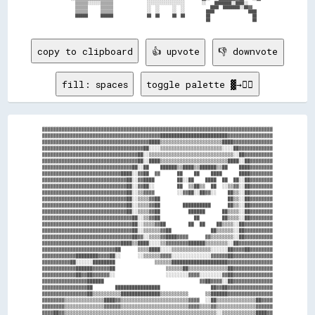
            ▒▒▒▒▒▒░░░░░░▒▒▒▒▒▒                ░░░░░░░░░░░░░░░░░░        ░░    ████████░░████░░        

            ▒▒▒▒▒▒      ▒▒▒▒▒▒                ░░  ░░      ░░  ░░            ████  ████████░░██▓▓      

            ▒▒▒▒▒▒      ▒▒▒▒▒▒                ░░  ░░      ░░  ░░          ████                ████    

            ██████      ██████                ██  ██      ██  ██          ██                    ██    

copy to clipboard
👍 upvote
👎 downvote
fill: spaces
toggle palette ▓→✊🏽
▓▓▓▓▓▓▓▓▓▓▓▓▓▓▓▓▓▓▓▓▓▓▓▓▓▓▓▓▓▓▓▓▓▓▓▓▓▓▓▓▓▓▓▓▓▓▓▓▓▓▓▓▓▓▓▓▓▓▓▓▓▓▓▓▓▓▓▓▓▓▓▓▓▓▓▓▓▓▓▓▓▓

▓▓▓▓▓▓▓▓▓▓▓▓▓▓▓▓▓▓▓▓▓▓▓▓▓▓▓▓▓▓▓▓▓▓▓▓▓▓▓▓▓▓████████████████████████▓▓▓▓▓▓▓▓▓▓▓▓▓▓▓▓

▓▓▓▓▓▓▓▓▓▓▓▓▓▓▓▓▓▓▓▓▓▓▓▓▓▓▓▓▓▓▓▓▓▓▓▓▓▓████▒▒▒▒▒▒▒▒▒▒▒▒▒▒▒▒▒▒▒▒▒▒████▓▓▓▓▓▓▓▓▓▓▓▓▓▓

▓▓▓▓▓▓▓▓▓▓▓▓▓▓▓▓▓▓▓▓▓▓▓▓▓▓▓▓▓▓▓▓▓▓▓▓██░░░░▒▒▒▒▒▒▒▒▒▒▒▒▒▒▒▒▒▒▒▒▒▒░░░░██▓▓▓▓▓▓▓▓▓▓▓▓

▓▓▓▓▓▓▓▓▓▓▓▓▓▓▓▓▓▓▓▓▓▓▓▓▓▓▓▓▓▓▓▓▓▓██░░▒▒▒▒▒▒▒▒▒▒▒▒▒▒▒▒▒▒▒▒▒▒▒▒▒▒▒▒▒▒░░██▓▓▓▓▓▓▓▓▓▓

▓▓▓▓▓▓▓▓▓▓▓▓▓▓▓▓▓▓▓▓▓▓▓▓▓▓▓▓▓▓▓▓▓▓██░░████▒▒▒▒▒▒▒▒▒▒▒▒▒▒▒▒▒▒▒▒▒▒▒▒████░░██▓▓▓▓▓▓▓▓

▓▓▓▓▓▓▓▓▓▓▓▓▓▓▓▓▓▓▓▓▓▓▓▓▓▓▓▓▓▓▓▓██░░██    ██████▒▒████▒▒██████▒▒██    ████▓▓▓▓▓▓▓▓

▓▓▓▓▓▓▓▓▓▓▓▓▓▓▓▓▓▓▓▓▓▓▓▓▓▓▓▓████░░▓▓██  ▓▓      ██    ██    ████      ████▓▓▓▓▓▓▓▓

▓▓▓▓▓▓▓▓▓▓▓▓▓▓▓▓▓▓▓▓▓▓▓▓▓▓▓▓▓▓██░░▓▓████        ██░░██    ████  ██  ██░░██▓▓▓▓▓▓▓▓

▓▓▓▓▓▓▓▓▓▓▓▓▓▓▓▓▓▓▓▓▓▓▓▓▓▓▓▓▓▓██░░▓▓██░░        ██  ▒▒██▒▒  ██  ░░▒▒▓▓░░██▓▓▓▓▓▓▓▓

▓▓▓▓▓▓▓▓▓▓▓▓▓▓▓▓▓▓▓▓▓▓▓▓▓▓▓▓▓▓██░░▒▒▓▓▓▓        ░░▓▓██░░██▓▓░░    ██▒▒░░██▓▓▓▓▓▓▓▓

▓▓▓▓▓▓▓▓▓▓▓▓▓▓▓▓▓▓▓▓▓▓▓▓▓▓▓▓▓▓██░░▒▒▒▒▓▓██                        ██▒▒░░██▓▓▓▓▓▓▓▓

▓▓▓▓▓▓▓▓▓▓▓▓▓▓▓▓▓▓▓▓▓▓▓▓▓▓▓▓▓▓██░░▒▒▒▒▓▓██        ██████████      ██▒▒░░██▓▓▓▓▓▓▓▓

▓▓▓▓▓▓▓▓▓▓▓▓▓▓▓▓▓▓▓▓▓▓▓▓▓▓▓▓▓▓██░░▒▒▒▒▓▓██          ██████      ██▒▒▒▒░░██▓▓▓▓▓▓▓▓

▓▓▓▓▓▓▓▓▓▓▓▓▓▓▓▓▓▓▓▓▓▓▓▓▓▓▓▓▓▓▓▓██░░▒▒▓▓██            ██        ██▒▒▒▒░░██▓▓▓▓▓▓▓▓

▓▓▓▓▓▓▓▓▓▓▓▓▓▓▓▓▓▓▓▓▓▓▓▓▓▓▓▓▓▓▓▓██░░▒▒▒▒▓▓██        ██  ██    ██▒▒▒▒░░██▓▓▓▓▓▓▓▓▓▓

▓▓▓▓▓▓▓▓▓▓▓▓▓▓▓▓▓▓▓▓▓▓▓▓▓▓▓▓▓▓▓▓██░░▒▒▒▒▒▒▓▓██              ██▒▒▒▒▒▒░░██▓▓▓▓▓▓▓▓▓▓

▓▓▓▓▓▓▓▓▓▓▓▓▓▓▓▓▓▓▓▓▓▓▓▓▓▓▓▓▓▓▓▓██▓▓░░▒▒▒▒▓▓████▓▓▓▓      ▓▓▒▒▒▒▒▒▒▒░░██▓▓▓▓▓▓▓▓▓▓

▓▓▓▓▓▓▓▓▓▓▓▓▓▓▓▓▓▓▓▓▓▓▓▓▓▓▓▓████▒▒████░░░░▒▒▓▓▓▓▓▓▓▓██████▒▒▒▒▒▒▒▒░░██▓▓▓▓▓▓▓▓▓▓▓▓

▓▓▓▓▓▓▓▓▓▓▓▓▓▓▓▓▓▓▓▓▓▓▓▓▓▓██      ▒▒▒▒████░░░░▒▒▒▒▒▒▒▒▒▒▒▒▒▒░░░░░░██▓▓▓▓██▓▓▓▓▓▓▓▓

▓▓▓▓▓▓▓▓▓▓▓▓████████▓▓▓▓██░░      ░░▒▒▒▒▒▒▓▓▓▓░░░░░░░░░░░░░░▓▓▓▓▓▓██▓▓▓▓▓▓▓▓▓▓▓▓▓▓

▓▓▓▓▓▓▓▓▓▓██░░░░░░████████              ▒▒▒▒▒▒████████████████████▓▓▓▓▓▓▓▓▓▓▓▓▓▓▓▓

▓▓▓▓▓▓▓▓▓▓▓▓██████▓▓▓▓▓▓██                  ▒▒▒▒▒▒██▒▒▒▒▒▒▒▒▒▒▒▒▒▒██▓▓▓▓▓▓▓▓▓▓▓▓▓▓

▓▓▓▓▓▓▓▓▓▓▓▓██▓▓██▓▓▓▓▓▓░░                  ░░░░░░░░▓▓▓▓░░░░░░░░▓▓██▓▓▓▓▓▓▓▓▓▓▓▓▓▓

▓▓▓▓▓▓▓▓▓▓▓▓▓▓▓▓██████                                  ▓▓██▓▓▓▓░░██▓▓▓▓▓▓▓▓▓▓▓▓▓▓

▓▓▓▓▓▓▓▓▓▓▓▓▓▓▓▓██        ████████████████                  ██▓▓██▓▓▓▓▓▓▓▓▓▓▓▓▓▓▓▓

▓▓▓▓▓▓▓▓▓▓▓▓▓▓▓▓██▒▒▒▒▒▒▒▒▒▒██████████████▒▒▒▒▒▒▒▒▒▒      ▒▒██████▓▓▓▓▓▓▓▓▓▓▓▓▓▓▓▓

▓▓▓▓▓▓▓▓▒▒▒▒▒▒▒▒▒▒▒▒▒▒████▓▓▒▒▒▒▒▒▒▒▒▒▒▒▒▒▒▒▒▒▒▒▒▒▒▒▓▓▓▓  ░░██▒▒▒▒▒▒▒▒▒▒▒▒▒▒██▓▓▓▓

▓▓▓▓▓▓▓▓▒▒▒▒▒▒▒▒▒▒▒▒▒▒▓▓▓▓▓▓▒▒▒▒▒▒▒▒▒▒▒▒▒▒▒▒▒▒▒▒▒▒▒▒▓▓▓▓▒▒▒▒▓▓▒▒▒▒▒▒▒▒▒▒▒▒▒▒▓▓▓▓▓▓

▓▓▓▓██▓▓▒▒▒▒▒▒▒▒▒▒▒▒▒▒▒▒▒▒▒▒▒▒▒▒▒▒▒▒▒▒▒▒▒▒▒▒▒▒▒▒▒▒▒▒▒▒▒▒▒▒▒▒▒▒░░▒▒▒▒▒▒▒▒▒▒▒▒████▓▓
