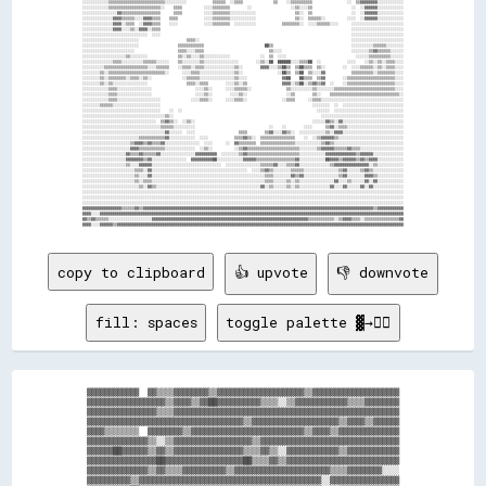
copy to clipboard
👍 upvote
👎 downvote
fill: spaces
toggle palette ▓→✊🏽
▓▓▓▓▓▓▓▓▓▓▓▓  ▓▓▒▒▒▒▓▓▓▓▓▓▓▓▒▒▓▓▓▓▓▓▓▓▓▓▓▓▓▓▓▓▓▓▓▓▒▒▓▓▓▓▓▓▓▓▓▓▓▓▓▓▓▓▓▓▓▓

▓▓▓▓▓▓▓▓▓▓▓▓▓▓▓▓▓▓▒▒▓▓▓▓▒▒▓▓██▓▓▓▓▓▓▓▓▓▓▒▒▒▒░░▒▒▓▓▓▓▓▓▓▓▓▓▓▓▒▒▒▒▓▓▓▓▓▓▓▓

▓▓▓▓▓▓▓▓▓▓▓▓▓▓▓▓▒▒▒▒▓▓▓▓▓▓▓▓▓▓▓▓▓▓▓▓▓▓▓▓▓▓▓▓▓▓▓▓▓▓▓▓▓▓▓▓▓▓▓▓▓▓▓▓▓▓▓▓▓▓▓▓

▓▓▓▓▓▓▓▓▓▓▓▓▓▓▓▓▓▓▓▓▓▓▓▓▓▓▓▓▓▓▓▓▓▓▓▓▒▒▓▓▓▓▓▓▓▓▓▓▓▓▓▓▓▓▓▓▓▓▒▒▓▓▓▓▒▒▓▓▓▓▓▓

▓▓▓▓▒▒▒▒▒▒▒▒  ▓▓▓▓▓▓▓▓▒▒▓▓▓▓▓▓▓▓▓▓▓▓▓▓▓▓▓▓▓▓▓▓▓▓▓▓▒▒▓▓▓▓▒▒▓▓▓▓▓▓▓▓▓▓▓▓▓▓

▓▓▓▓▓▓▓▓▓▓▓▓▓▓▒▒░░▒▒▓▓▓▓▓▓▓▓▓▓▓▓▓▓▓▓▓▓▒▒▓▓▓▓▓▓▓▓▓▓▓▓▓▓▓▓▓▓▓▓▓▓▓▓▓▓▓▓▓▓▓▓

▓▓▓▓▓▓██▓▓▓▓▓▓▒▒▓▓▒▒▓▓▓▓▓▓▓▓▓▓▓▓▓▓▓▓▒▒▒▒▓▓▒▒░░▓▓▓▓▓▓▓▓▓▓▓▓▒▒▓▓▓▓▓▓▓▓▓▓▓▓

▓▓▓▓▓▓▓▓▓▓▓▓▓▓▓▓██▓▓▓▓▓▓▓▓▓▓▓▓▓▓▓▓▓▓██▒▒▒▒▓▓▒▒▓▓▓▓▓▓▓▓▓▓▓▓▓▓▓▓▓▓▓▓▓▓▓▓▓▓

▓▓▓▓▓▓▓▓▓▓▓▓▓▓▒▒▓▓▒▒▒▒▓▓▓▓▓▓▓▓▓▓▒▒▓▓▓▓▓▓▓▓▓▓▓▓▓▓▓▓▓▓▓▓▓▓▒▒▒▒▓▓▓▓▓▓▓▓░░░░

▓▓▓▓▓▓▓▓▓▓▒▒▓▓▓▓▓▓▓▓▓▓▓▓▓▓▓▓▓▓▓▓▓▓▓▓▓▓▓▓▓▓▓▓▓▓▓▓▓▓▓▓▓▓░░▓▓▓▓▓▓▓▓▓▓▓▓▓▓▓▓
