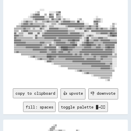
                      ░░░░                                                              

                  ░░▒▒        ░░░░░░▒▒▓▓                                                

              ░░▒▒▓▓▓▓    ▒▒  ▓▓▒▒  ▓▓▒▒                                                

            ░░▒▒▓▓▓▓▓▓▓▓▓▓░░░░▓▓▓▓  ▒▒▒▒░░                            ░░                

        ░░░░░░░░▒▒▓▓▓▓▓▓▓▓▒▒▒▒░░▓▓▒▒▒▒▓▓░░▒▒░░░░      ░░▒▒          ░░▒▒▒▒░░            

      ░░▒▒▓▓▒▒▒▒░░▒▒░░░░▒▒▒▒▓▓▒▒▒▒▒▒▓▓░░▒▒▓▓▓▓▓▓▒▒▒▒░░██░░░░        ▓▓▓▓▒▒░░            

    ░░▒▒▓▓▓▓▒▒▓▓▒▒▒▒▒▒▒▒▒▒░░░░░░▒▒▒▒░░▒▒▓▓▓▓▓▓▓▓▓▓▓▓▓▓▓▓▓▓▓▓░░░░    ▒▒▓▓            ▒▒░░

  ▒▒▒▒▓▓▓▓▓▓▓▓▓▓▓▓▓▓▓▓▒▒▓▓▒▒░░▒▒▒▒░░░░░░░░░░▒▒▓▓▓▓▓▓▓▓▓▓▓▓▓▓▒▒▒▒▓▓▒▒▒▒▓▓░░        ░░▒▒  

▒▒▒▒▒▒▒▒▓▓▒▒▒▒░░▒▒░░░░▓▓▒▒░░░░▓▓▓▓▓▓▓▓▒▒▒▒▒▒▒▒░░░░░░▒▒▒▒▓▓▒▒▒▒▓▓▓▓▒▒▒▒▓▓▒▒▓▓▒▒▒▒░░▒▒▓▓▒▒

▒▒▒▒  ▒▒▓▓▓▓▒▒▒▒▒▒▒▒▒▒▒▒░░▒▒▓▓▓▓▓▓▓▓▓▓▓▓▓▓▓▓▓▓▒▒▒▒▒▒░░░░░░░░▓▓▒▒░░▓▓▓▓▓▓▓▓▓▓▓▓▓▓▓▓▓▓▓▓▒▒

▓▓░░▒▒▒▒░░░░▓▓▓▓░░░░▓▓░░▒▒▓▓▓▓▓▓▓▓▓▓▓▓▓▓▓▓▓▓▓▓▒▒▓▓▓▓▓▓▓▓▒▒▒▒░░░░░░░░░░▒▒▒▒▓▓▓▓▓▓▒▒██▓▓▓▓

▓▓▓▓▒▒▒▒░░░░░░░░░░▓▓░░░░▓▓▓▓▓▓▓▓▓▓▓▓▓▓▓▓▓▓▓▓▓▓▓▓▓▓▓▓▓▓▓▓▓▓▒▒░░▒▒▓▓▒▒░░░░░░░░░░░░▒▒▓▓██▓▓

▓▓▒▒▒▒▒▒▒▒▒▒▒▒▒▒░░▓▓▒▒▒▒▒▒▓▓▓▓▓▓▓▓▓▓▒▒▓▓▓▓▓▓▓▓▓▓▓▓▓▓▓▓▓▓▒▒░░▒▒██░░▒▒▒▒▒▒▓▓▓▓▒▒▒▒░░░░░░░░

▓▓▓▓▓▓▒▒▒▒▒▒▒▒▒▒▒▒▒▒▒▒▒▒▒▒▒▒▒▒▒▒▒▒▓▓▓▓▓▓▒▒▒▒▒▒▓▓▓▓██▓▓▓▓░░░░▒▒██▒▒▒▒▓▓▓▓▒▒▓▓▓▓▓▓▓▓▒▒▒▒▒▒

▓▓▓▓▓▓▓▓▓▓▒▒▒▒▒▒▒▒▒▒▒▒▓▓▓▓▒▒▒▒▒▒░░▒▒▓▓▓▓▓▓▓▓▒▒▒▒▓▓▓▓▒▒░░░░▒▒▓▓██▓▓▓▓▒▒▒▒▒▒▒▒▓▓▓▓▓▓▓▓▓▓▓▓

▒▒▓▓▓▓▓▓▓▓▓▓▓▓▓▓▓▓▓▓▓▓▓▓▒▒▒▒░░▓▓▒▒▒▒▓▓▓▓▓▓▓▓▓▓▓▓▓▓████░░▒▒▓▓▓▓████▓▓▓▓▒▒▓▓▒▒▒▒▓▓▓▓▓▓▓▓░░

▒▒▒▒▒▒▒▒▒▒▓▓▓▓▓▓▓▓▓▓▓▓▒▒▒▒▓▓▓▓▓▓▓▓▓▓░░▒▒██████▓▓▓▓▓▓▒▒▒▒▒▒▒▒▓▓▓▓▓▓▒▒▒▒▓▓▓▓▒▒▒▒▓▓██▓▓▓▓░░

▒▒▒▒▒▒▒▒▒▒▒▒▒▒▒▒▓▓▓▓▓▓▓▓▓▓▓▓▒▒▓▓▓▓▓▓▒▒▒▒▓▓████▓▓▓▓▒▒▒▒▒▒▒▒▓▓▓▓▓▓▓▓▓▓▓▓▓▓▓▓▓▓▒▒▓▓▓▓▓▓▒▒░░

▒▒▓▓▒▒▒▒▒▒▒▒▒▒▒▒▒▒▒▒▒▒▓▓▓▓▓▓▒▒▒▒▓▓▓▓▒▒▓▓▓▓▒▒▒▒▓▓▒▒▒▒▒▒▒▒▓▓▓▓▓▓▓▓▓▓▓▓▓▓▓▓▓▓▓▓▓▓▓▓▓▓▓▓▒▒░░

      ▒▒▒▒▒▒▒▒▒▒▒▒▒▒▒▒▒▒▒▒▒▒▓▓▓▓▓▓▓▓▓▓▓▓▓▓▓▓▓▓▓▓▓▓▒▒▓▓▒▒▓▓▒▒▓▓▓▓▒▒▓▓▓▓▓▓▓▓▓▓▓▓▓▓▓▓▓▓░░▒▒

            ░░▒▒▓▓▒▒▒▒▒▒▒▒▒▒████▓▓▓▓▒▒▓▓▓▓▓▓▓▓▓▓▓▓▓▓▓▓▓▓▓▓▒▒▒▒▒▒▒▒▒▒▓▓▒▒▒▒▓▓▓▓▓▓▒▒▒▒▒▒▒▒

                  ░░▒▒▓▓▒▒▒▒▒▒▓▓▓▓▒▒▒▒▒▒▒▒▒▒▓▓▓▓▓▓▓▓▓▓▓▓▓▓▓▓▒▒▓▓▓▓▓▓▓▓▒▒▒▒▓▓▒▒▒▒▒▒▒▒░░░░

                          ░░▓▓▓▓▒▒▒▒▒▒▒▒▒▒▒▒▒▒▒▒▒▒▓▓▓▓▓▓▓▓▓▓▓▓▓▓▓▓▓▓▓▓▓▓▓▓▒▒▒▒▒▒▒▒▒▒░░░░

                                ░░▒▒▒▒▒▒▒▒▒▒▒▒▒▒▒▒▒▒▒▒▒▒▒▒▓▓▓▓▓▓▓▓▓▓▓▓▓▓▓▓▓▓▓▓▒▒▒▒▓▓░░░░

                                      ░░▒▒▒▒▒▒▒▒▒▒▒▒▒▒▒▒▒▒▒▒▒▒▒▒▒▒▓▓▓▓▓▓▓▓▓▓▓▓▓▓▓▓▒▒░░░░

                                              ▒▒▒▒▒▒▒▒▒▒▒▒▒▒▒▒▒▒▒▒▒▒▒▒▒▒▒▒▓▓▓▓▓▓▓▓▒▒░░  

                                                    ░░▒▒▓▓▒▒▒▒▒▒▒▒▒▒▒▒▒▒▒▒▒▒▒▒▒▒▒▒▒▒▒▒  

                                                          ░░▒▒▓▓▒▒▒▒▒▒▒▒▒▒▒▒▒▒▒▒▒▒▒▒    

                                                                  ░░▒▒▒▒▒▒▒▒▒▒▒▒▒▒▒▒    

                                                                        ░░▒▒▒▒▒▒▒▒░░    

copy to clipboard
👍 upvote
👎 downvote
fill: spaces
toggle palette ▓→✊🏽
                                      ░░▒▒                                                              

                                    ▒▒▒▒░░                                                              

                                  ▒▒▒▒▒▒                                                                

                                ░░▒▒▒▒░░░░░░▒▒▒▒░░░░            ▒▒░░                                    
