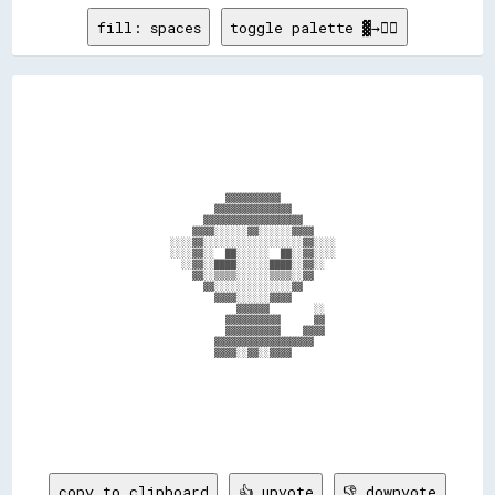
fill: spaces
toggle palette ▓→✊🏽
                            ▓▓▓▓▓▓▓▓▓▓                          

                          ▓▓▓▓▓▓▓▓▓▓▓▓▓▓                        

                        ▓▓▓▓▓▓▓▓▓▓▓▓▓▓▓▓▓▓                      

                      ▓▓▓▓░░░░░░▓▓░░░░░░▓▓▓▓                    

                  ░░░░▓▓░░░░░░░░░░░░░░░░░░▓▓░░░░                

                  ░░░░▓▓░░  ██░░░░░░  ██░░▓▓░░░░                

                    ░░▓▓░░████░░░░░░████░░▓▓░░                  

                      ▓▓░░▒▒▒▒░░░░░░▒▒▒▒░░▓▓                    

                        ▓▓░░░░░░░░░░░░░░▓▓                      

                          ▓▓▓▓░░░░░░▓▓▓▓                        

                              ▓▓▓▓▓▓        ░░                  

                            ▓▓▓▓▓▓▓▓▓▓      ▓▓                  

                            ▓▓▓▓▓▓▓▓▓▓    ▓▓▓▓                  

                          ▓▓▓▓▓▓▓▓▓▓▓▓▓▓▓▓▓▓                    

                          ▓▓▓▓░░▓▓░░▓▓▓▓                        

copy to clipboard
👍 upvote
👎 downvote