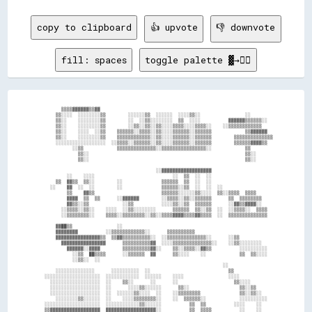
copy to clipboard
👍 upvote
👎 downvote
fill: spaces
toggle palette ▓→✊🏽
          ▒▒▒▒▓▓▓▓▓▓▒▒▓▓                                                                

        ▒▒░░░░  ░░░░░░░░▒▒        ░░░░░░▒▒  ░░░░░░  ░░░░▒▒░░                ░░          

        ▒▒░░    ░░░░░░░░▒▒        ░░  ░░▒▒░░░░░░░░  ▒▒  ░░░░          ▓▓▓▓▓▓▒▒▒▒▒▒░░    

        ▒▒░░    ░░░░░░░░▒▒        ░░▒▒░░▒▒░░▒▒░░░░▒▒▒▒░░░░▒▒▒▒░░    ░░▒▒▒▒▒▒▒▒▒▒▒▒      

        ▒▒░░    ░░░░  ░░▒▒    ▒▒▒▒▒▒░░▒▒▒▒░░▒▒░░░░▒▒▒▒▒▒░░▒▒▒▒▒▒            ▒▒▓▓▓▓▓▓    

        ▒▒░░    ░░░░░░░░▒▒    ▒▒▒▒▒▒▒▒▒▒▒▒░░▒▒░░░░▒▒▒▒▒▒░░▒▒▒▒▒▒        ▒▒▒▒▒▒▒▒▒▒▒▒▒▒  

        ░░░░░░░░░░░░░░░░░░  ░░▒▒▒▒░░▒▒▒▒▒▒░░▒▒░░░░▒▒▒▒▒▒░░▒▒▒▒▒▒        ▒▒▒▒▒▒▓▓▓▓▒▒    

              ░░▒▒            ▒▒▒▒▒▒▒▒▒▒▒▒▒▒░░▒▒▒▒▒▒▒▒▒▒▒▒▒▒▒▒░░            ▒▒          

                ▒▒░░                                                        ▒▒░░        

                ▒▒░░                                                        ▒▒░░        

                                            ░░▓▓▓▓▓▓▓▓▓▓▓▓▓▓▓▓▓▓                        

            ░░    ░░░░                            ░░  ▒▒  ░░  ░░                        

        ▒▒  ▓▓▒▒  ▒▒░░        ░░              ▒▒▒▒▒▒  ▒▒  ░░  ░░                        

      ░░    ▓▓  ░░  ░░        ░░              ▒▒▒▒▒▒░░▒▒  ░░  ░░  ░░                    

            ▒▒    ▓▓▒▒                        ▒▒▒▒▒▒░░░░░░▒▒░░░░  ▒▒░░▒▒▒▒  ▒▒▒▒        

            ▓▓▓▓  ▒▒  ▒▒      ░░▓▓▓▓▓▓        ░░▒▒▒▒░░▒▒░░▒▒▒▒▒▒      ▒▒  ▒▒▒▒▒▒▒▒      

            ▓▓▒▒░░▒▒            ░░▒▒          ░░░░▒▒░░▒▒  ▒▒▒▒▒▒      ░░▓▓▒▒▓▓▓▓░░      

          ░░▒▒▒▒░░▒▒░░    ░░░░  ░░▒▒░░░░░░░░      ▒▒▒▒▒▒  ▒▒░░▒▒  ░░  ░░▒▒▒▒░░  ▒▒▒▒    

          ░░▒▒▒▒▒▒▒▒░░    ▒▒▒▒░░▒▒▒▒▒▒▒▒░░▒▒░░▒▒▒▒▓▓▓▓▒▒▒▒▓▓▒▒▒▒  ░░  ▒▒▒▒▒▒▒▒▒▒▒▒▒▒    

        ▓▓██▒▒                ░░                                                        

        ▓▓▓▓▓▓▓▓          ░░▒▒▒▒▒▒▒▒▒▒▒▒░░      ▒▒▒▒▒▒▒▒▒▒                              

        ▓▓▓▓▓▓▓▓▓▓▓▓▓▓▓▓▒▒  ▒▒▓▓▒▒▒▒▒▒▒▒▒▒░░  ░░▒▒▒▒▒▒▒▒▒▒▒▒▒▒░░      ░░▒▒              

          ▓▓▓▓▓▓▓▓▓▓▓▓▓▓▓▓      ▒▒▒▒▒▒▒▒▒▒▓▓  ░░░░▒▒▒▒▒▒▒▒▒▒▒▒▒▒░░    ░░▒▒░░░░░░░░      

            ▓▓▓▓▓▓░░▓▓▓▓        ▒▒▒▒▒▒▒▒▒▒▓▓░░    ▒▒░░▒▒▒▒░░▓▓▒▒          ░░░░░░░░░░    

              ░░▒▒  ██▒▒▒▒      ░░▒▒▒▒▒▒  ▓▓      ▒▒░░░░    ░░            ▒▒  ▒▒░░░░    

              ░░▒▒░░  ░░                                                                

                                                                    ░░                  

        ░░░░░░░░░░░░░░      ░░░░░░░░░░  ░░                            ▒▒                

    ░░░░░░░░░░░░░░░░░░░░  ░░░░░░░░░░░░  ░░░░░░    ░░░░                ░░░░              

      ░░░░░░░░░░░░░░░░░░  ░░    ▒▒░░      ░░      ░░                    ▒▒░░░░          

      ░░░░░░░░░░░░░░░░░░  ░░      ░░░░▒▒░░░░░░      ▒▒░░                  ▒▒░░▒▒        

      ░░░░░░░░░░░░░░░░░░  ░░  ░░░░░░▒▒░░░░  ░░    ░░▒▒▒▒▒▒▒▒              ▒▒░░▒▒░░      

        ░░░░░░░░▒▒░░░░░░  ░░    ░░░░▒▒▒▒▒▒▒▒░░    ░░  ▒▒▒▒▒▒░░            ░░░░░░░░░░    

    ░░░░░░░░░░░░░░░░░░░░  ░░░░░░░░░░░░▒▒░░░░░░          ▒▒  ▒▒          ░░░░    ░░      

    ▒▒▓▓▓▓▓▓▓▓▓▓▓▓▓▓▓▓▓▓  ▓▓▓▓▓▓▓▓▓▓▓▓▓▓▓▓▓▓░░          ▒▒  ▒▒▒▒          ░░    ░░      
