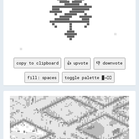
                                    ████████  ████████                                  

                                        ████████████    ██                              

                              ████████████████████████████████                          

                              ██████          ██████████████                            

                            ██████████      ████████████                                

                                ██      ██████████      ██                              

                                    ██████████      ██████████                          

                                ████████████          ██████                            

                            ████████████████████████████████                            

                              ██            ██            ██                            

                                ██          ██          ██                              

                                            ██                                          

                                          ██████                                        

                                        ██████████                              ░░      

                                          ██████                                        

                                            ██                                          

copy to clipboard
👍 upvote
👎 downvote
fill: spaces
toggle palette ▓→✊🏽
░░░░░░░░░░░░░░▒▒▒▒▒▒░░░░░░░░░░▒▒▒▒░░░░▒▒▒▒░░░░░░░░░░░░▒▒▒▒▒▒▒▒░░░░░░░░░░░░░░░░░░░░░░░░░░▒▒▒▒▓▓▓▓▒▒▒▒▒▒▓▓▒▒░░░░░░▒▒░░▒▒▓▓▓▓▓▓▒▒░░▒▒░░▒▒▒▒░░░░▒▒▒▒▒▒░░░░░░▒▒▒▒░░░░▒▒░░░░░░░░░░░░░░▒▒▒▒▒▒▓▓▓▓▓▓▒▒▒▒
░░░░░░░░░░░░░░▒▒░░▒▒░░░░▒▒░░░░▒▒▒▒░░▒▒░░▒▒░░░░░░░░░░░░▒▒▒▒░░░░░░░░░░░░░░░░▒▒░░░░▒▒░░▒▒▒▒▒▒▓▓▓▓▒▒▓▓▓▓▓▓▒▒▒▒░░░░░░░░░░▒▒░░▒▒▓▓▓▓▓▓▒▒░░▒▒▒▒▒▒░░▒▒▒▒▒▒░░░░░░░░▒▒▒▒▒▒░░░░░░░░▒▒▒▒▒▒▒▒▓▓▓▓▓▓▓▓░░▒▒░░░░
▒▒▒▒▒▒░░░░░░░░▒▒░░░░░░▒▒▒▒░░▒▒▒▒░░░░██░░▒▒░░░░░░▒▒▒▒▒▒▒▒▒▒░░░░░░░░░░░░░░░░▒▒▒▒▒▒▒▒▒▒▓▓▓▓▓▓▒▒▒▒▒▒░░▒▒▓▓▓▓▒▒▒▒▒▒░░░░░░░░░░▒▒░░▒▒▓▓▒▒▓▓▒▒▒▒▒▒▒▒▒▒▒▒▒▒▒▒░░░░▒▒▒▒▒▒▒▒░░▒▒░░▒▒▒▒▒▒▓▓▓▓░░▓▓▒▒▒▒▒▒░░░░░░
░░░░▓▓░░░░░░░░░░░░░░░░░░▒▒▒▒▒▒▒▒░░▒▒██░░▒▒░░▒▒▒▒▒▒░░░░░░░░░░░░░░░░░░░░▒▒░░▒▒▒▒▒▒▓▓▓▓▓▓▒▒▒▒░░░░░░░░░░░░▒▒▓▓▓▓▓▓▒▒▒▒▒▒░░░░░░░░▒▒▒▒▒▒▓▓▓▓▓▓▒▒░░░░░░▒▒▒▒▒▒░░░░▒▒░░▒▒░░▒▒░░▒▒▓▓▓▓▓▓▓▓▒▒▒▒░░░░░░▒▒░░░░
░░░░▒▒░░▒▒▒▒░░░░░░░░░░░░░░▒▒░░▒▒░░░░▓▓░░▒▒▒▒▒▒░░░░░░░░░░░░░░░░░░░░▒▒░░▒▒▒▒▒▒▓▓▓▓▓▓▒▒░░▒▒░░░░░░░░░░░░░░░░▒▒▒▒▓▓▓▓▓▓▒▒▒▒░░░░▒▒░░▒▒▒▒░░▒▒▓▓▓▓▓▓▒▒░░░░░░░░░░░░▒▒░░▒▒░░▒▒▒▒▓▓▓▓▓▓▒▒▒▒▒▒░░░░▒▒░░░░░░▒▒
░░░░░░░░░░░░▒▒▒▒░░░░░░░░░░▒▒▒▒▒▒░░▒▒▒▒░░▒▒░░░░░░░░░░░░░░░░░░░░░░░░▒▒▒▒▒▒▓▓▓▓▓▓▒▒░░▒▒░░░░░░░░░░░░░░▒▒░░░░░░▒▒░░▒▒▒▒▓▓▓▓▒▒▒▒▒▒░░▓▓▒▒░░▒▒░░▒▒▒▒▒▒▓▓▒▒░░░░░░░░░░░░▒▒▒▒▓▓▓▓▓▓▒▒▒▒░░░░▓▓▒▒░░▒▒░░▒▒▒▒▓▓
░░░░░░░░░░▒▒░░░░▒▒░░░░░░░░▒▒▒▒▒▒░░▓▓░░░░░░░░░░░░░░░░░░░░░░░░░░░░▒▒▒▒▓▓▓▓▓▓▒▒░░░░░░░░░░░░░░▒▒░░░░▒▒░░░░░░░░░░░░▒▒▒▒▒▒▓▓▓▓▓▓▒▒▒▒▒▒▒▒▒▒░░░░▒▒▒▒▒▒▓▓▓▓▓▓▒▒▒▒░░▒▒▒▒▓▓▓▓▓▓▒▒▒▒░░░░▓▓▒▒░░▒▒▒▒▒▒▒▒▓▓▓▓▓▓
░░░░▒▒▒▒░░░░░░░░░░░░▒▒▒▒░░▒▒▒▒▒▒░░░░░░░░░░░░░░░░░░░░░░░░░░░░▒▒▒▒▓▓▓▓▓▓▒▒░░▒▒░░░░░░░░░░░░░░░░░░▒▒░░▒▒░░░░░░░░░░▒▒▒▒▒▒▒▒▒▒▓▓▓▓▓▓▒▒▒▒▒▒░░░░░░░░▒▒░░▒▒▓▓▓▓▓▓▒▒▓▓▓▓▓▓▒▒▒▒░░░░░░▒▒▓▓▒▒▒▒▒▒▒▒▓▓▓▓▓▓▒▒▒▒
▒▒▒▒░░░░░░░░░░░░░░░░░░░░▒▒░░▒▒░░░░░░░░░░░░░░░░░░░░░░░░░░▒▒▒▒▓▓▓▓▓▓▒▒░░▒▒░░░░░░░░░░░░░░░░▒▒▒▒▒▒░░░░░░░░░░░░░░░░░░▒▒░░░░▒▒▒▒▒▒▒▒▓▓▓▓▒▒▒▒░░░░▒▒░░░░▒▒░░▒▒▓▓▓▓▓▓░░▒▒░░░░░░▒▒▒▒▒▒▒▒▒▒▒▒▓▓▓▓▓▓▒▒▒▒░░░░
░░░░▒▒░░░░░░░░░░░░░░░░▒▒▒▒░░░░░░░░░░░░░░░░░░░░░░░░░░▒▒▒▒▓▓▓▓▓▓▒▒░░▒▒░░░░░░░░░░░░░░░░░░░░░░░░░░░░░░░░░░░░░░░░░░░░░░░░░░░░▒▒░░░░░░▒▒▓▓▓▓▒▒▒▒░░░░░░▒▒░░▒▒▓▓░░▒▒░░░░░░░░░░▒▒▒▒▒▒▓▓▓▓▓▓▓▓░░▒▒▓▓▒▒▒▒▒▒
░░░░▒▒░░░░░░░░░░░░░░░░░░░░░░░░░░░░░░░░░░░░▓▓░░░░▒▒▒▒▓▓▓▓▓▓▒▒▒▒▒▒░░░░░░░░░░░░░░░░░░▒▒░░░░░░░░░░░░░░░░░░░░░░░░░░░░░░░░░░░░░░▒▒▒▒░░░░▒▒▒▒▒▒▓▓▒▒░░░░▒▒▒▒▒▒▒▒░░░░░░░░░░░░░░▒▒▒▒▓▓▓▓▒▒▒▒▒▒░░▓▓▒▒▒▒▒▒▒▒
░░░░░░░░░░▒▒▒▒▒▒░░░░░░░░░░░░░░░░░░░░░░▒▒▒▒▒▒▓▓░░▓▓▒▒▓▓▒▒░░▒▒▒▒▒▒▒▒░░░░░░░░░░░░░░░░▒▒░░░░░░░░░░▒▒░░░░░░░░░░░░░░░░░░░░░░░░░░░░░░▒▒▒▒▒▒░░▒▒▓▓▓▓▓▓░░░░░░░░░░░░░░░░░░░░░░▒▒▓▓▓▓▒▒▒▒▒▒░░░░░░░░░░░░▒▒░░
░░░░░░░░░░▓▓▒▒▒▒░░░░░░░░░░░░░░░░░░░░░░░░░░░░▒▒▒▒▒▒▒▒▒▒▒▒▒▒▒▒▒▒▒▒░░▒▒░░▒▒░░░░░░░░░░░░░░░░░░░░░░▒▒▒▒░░░░░░░░░░░░░░░░░░░░░░░░▒▒░░▒▒▒▒▒▒▒▒▓▓▓▓▓▓░░░░░░░░░░▒▒░░░░░░░░░░░░▒▒▓▓▓▓▒▒▓▓▒▒▒▒▒▒▒▒▓▓░░░░░░░░
░░▒▒▒▒▓▓▒▒░░▒▒░░░░▓▓▒▒░░░░░░░░░░░░░░░░░░▒▒░░▓▓░░▒▒▒▒▒▒▓▓▓▓▓▓▒▒▒▒▒▒▒▒▒▒▒▒▒▒░░░░░░░░░░░░░░░░░░░░░░▒▒▒▒▒▒░░░░░░░░░░░░▒▒░░░░░░▒▒▒▒▒▒▓▓▓▓▓▓▒▒▒▒▒▒░░░░░░▒▒▒▒░░░░▒▒░░░░░░░░▒▒░░▒▒▓▓▒▒▒▒▒▒▒▒░░▒▒▒▒▒▒░░░░
▒▒▒▒▒▒░░▒▒░░░░░░░░░░░░░░░░░░░░░░░░░░░░▒▒░░░░░░░░░░▒▒▒▒░░░░▒▒▓▓▒▒▒▒▒▒▒▒▒▒░░▒▒░░░░░░░░░░░░░░░░░░▒▒▒▒▒▒░░░░░░░░░░░░░░▒▒░░▒▒▒▒▒▒▓▓░░▓▓▓▓▒▒▒▒▒▒░░░░▒▒░░▒▒░░▒▒▒▒▒▒▒▒▒▒░░░░▒▒▒▒▒▒▒▒▒▒▒▒▓▓▒▒▒▒▒▒▒▒░░░░░░
░░▒▒▒▒░░░░░░░░░░░░▒▒░░░░░░░░░░░░░░░░░░░░░░░░░░░░░░▒▒░░░░▓▓▒▒▒▒▓▓▓▓▒▒▒▒▒▒░░▒▒░░▒▒░░░░░░░░░░▒▒▒▒▒▒░░░░░░░░░░░░░░░░░░░░░░▒▒▓▓▓▓▒▒▒▒▒▒▒▒░░▒▒▓▓░░░░▒▒░░▒▒▒▒▓▓▓▓▓▓▓▓▒▒▒▒░░░░░░▒▒░░▒▒░░▓▓▓▓▓▓▒▒▒▒▒▒░░░░
▒▒▒▒░░░░░░░░░░░░░░▒▒░░░░░░░░░░░░░░░░░░░░░░░░░░░░░░▒▒▒▒░░░░░░▒▒░░▒▒▓▓▓▓▒▒▒▒▒▒░░▒▒░░░░░░░░░░░░░░░░░░░░░░░░▒▒░░▒▒░░░░▒▒▒▒▓▓▓▓▓▓▒▒▒▒░░░░░░░░░░▒▒▒▒▒▒▒▒▓▓▓▓▒▒░░▒▒▓▓▓▓▓▓▒▒▒▒▒▒░░░░▒▒▓▓▒▒░░▒▒▓▓▓▓▓▓▒▒▒▒
▒▒▒▒▒▒░░░░░░░░░░░░░░░░░░░░▒▒░░░░░░░░░░░░░░░░░░░░░░░░▒▒░░░░░░░░░░▒▒▒▒▒▒▓▓▓▓▓▓▓▓▓▓▒▒▒▒░░░░░░░░░░░░░░░░░░░░░░░░▒▒▒▒▒▒▓▓▓▓▓▓░░▒▒░░▒▒░░░░░░░░░░▒▒▒▒▓▓▓▓▒▒░░▒▒░░░░▒▒▒▒▓▓▓▓▓▓▒▒▒▒░░▒▒░░▒▒░░▒▒░░▒▒▓▓▒▒▓▓
░░░░░░▒▒░░░░░░░░░░░░▒▒▒▒░░▒▒░░▒▒░░░░░░░░░░░░░░░░░░▒▒░░░░░░░░░░░░░░░░▒▒░░▒▒▓▓▓▓▒▒▒▒▓▓▒▒░░░░░░░░░░░░░░▒▒░░░░░░▒▒░░▓▓▓▓░░▒▒░░░░▒▒░░░░░░▒▒▒▒▒▒▓▓▓▓▒▒░░▒▒░░░░▒▒░░░░░░▒▒▒▒▓▓▓▓▓▓▒▒▒▒░░▒▒░░▒▒░░▒▒▒▒░░▓▓
░░░░░░░░▒▒░░▒▒░░▒▒▒▒▓▓▓▓▓▓▒▒░░▒▒░░▒▒░░░░░░░░░░░░░░▒▒▒▒░░░░▒▒░░░░░░░░░░░░▒▒░░▒▒▒▒▒▒░░▒▒▒▒░░░░░░░░▒▒░░▒▒▒▒▒▒▓▓▓▓░░▓▓▒▒▒▒░░▒▒░░▒▒░░▒▒░░▓▓▓▓▓▓▒▒░░▒▒░░░░░░░░░░░░░░░░░░░░▒▒▒▒▓▓▓▓▓▓▒▒▒▒░░▒▒▒▒▒▒░░▓▓▒▒
▒▒░░▒▒░░▒▒░░▒▒▒▒▓▓▓▓▒▒▒▒▓▓▓▓▓▓▒▒▒▒▒▒░░░░░░░░░░░░░░░░░░░░░░░░░░░░▓▓▒▒░░░░░░░░▒▒░░░░░░░░▒▒▒▒░░▒▒░░▒▒▒▒▒▒▓▓▓▓▓▓▒▒▒▒▓▓░░░░░░▒▒░░▒▒░░▒▒▓▓▓▓▒▒░░▒▒░░░░░░░░░░░░░░░░░░░░░░▒▒▒▒▒▒▒▒▒▒▓▓▓▓▓▓▒▒▒▒▒▒▒▒░░▒▒░░
▒▒▒▒▒▒▒▒▒▒▒▒▓▓▓▓▓▓▒▒▒▒░░░░▒▒▓▓▓▓▓▓▒▒▒▒░░░░░░░░░░░░░░░░░░░░▒▒░░░░▓▓░░░░░░░░░░░░░░▒▒▓▓▒▒▓▓▓▓▓▓▒▒▒▒▒▒▓▓▓▓▓▓▒▒▒▒▒▒▒▒▒▒░░▒▒░░▒▒▒▒▒▒▓▓▓▓▒▒░░░░▒▒▒▒▒▒░░░░░░░░░░░░░░░░░░▒▒▒▒▒▒▒▒▒▒▒▒▒▒▒▒▓▓▓▓▓▓▒▒▒▒░░░░░░
▓▓▒▒▒▒▒▒▓▓▓▓▓▓▒▒░░  ▒▒    ░░░░▒▒▓▓▓▓▓▓▒▒░░░░░░░░░░░░░░░░░░▒▒░░░░▒▒░░░░░░░░░░░░▒▒░░░░░░▓▓▒▒▓▓▓▓▒▒▓▓▓▓▒▒▒▒░░░░░░░░░░░░▒▒▒▒▒▒▓▓▓▓▒▒░░▒▒▒▒▒▒▒▒▒▒▒▒▒▒▒▒░░░░░░░░░░░░░░▒▒▒▒▒▒▒▒▒▒▒▒░░░░▒▒▒▒▓▓▓▓▓▓▒▒▒▒░░
▓▓▒▒▓▓▓▓▓▓░░▒▒  ░░▒▒  ▓▓      ░░▒▒▒▒▓▓▓▓▓▓▒▒░░░░░░░░░░░░░░░░░░░░░░░░░░░░░░░░░░▒▒░░░░▓▓░░▒▒░░▒▒▓▓▒▒▒▒░░░░░░░░░░░░▒▒░░▓▓▓▓▓▓▒▒▒▒░░░░▒▒▒▒▒▒▒▒▒▒▒▒▒▒▒▒▒▒░░░░░░░░▒▒░░▒▒▓▓▓▓░░░░░░░░░░░░▒▒▒▒▒▒▓▓▓▓▓▓▒▒
▓▓▓▓▓▓░░░░          ░░    ░░░░    ░░░░▒▒▓▓▒▒▓▓░░▒▒░░░░░░▒▒░░░░░░░░░░░░░░░░░░░░▒▒░░░░▒▒░░░░░░▒▒▒▒░░░░░░░░░░░░▒▒▒▒▒▒▓▓▓▓▒▒░░░░▒▒▒▒▒▒▓▓▒▒▓▓▒▒▒▒▒▒▒▒▒▒▒▒▒▒░░░░░░░░░░░░░░▒▒░░░░░░░░░░░░░░░░░░░░▒▒▓▓▓▓
▓▓▒▒▒▒    ░░              ░░░░        ░░▒▒▒▒▓▓▓▓▓▓▒▒▒▒░░▒▒░░▒▒░░░░░░░░░░░░░░░░░░░░░░░░░░░░░░░░░░░░░░░░░░░░░░▓▓▓▓▓▓▒▒▒▒░░▒▒▒▒▒▒▓▓▓▓▓▓▓▓▓▓▒▒▒▒▒▒▒▒▒▒▒▒▒▒▒▒░░░░░░░░░░░░░░░░░░░░░░░░░░░░░░░░░░░░▒▒░░
▒▒      ░░░░░░                        ░░▒▒▒▒░░▒▒▓▓▓▓▒▒░░▒▒░░▒▒░░░░░░░░░░░░░░░░░░░░░░░░░░░░░░░░░░░░░░░░░░░░▓▓▓▓▓▓▒▒▒▒▒▒▒▒▒▒▒▒▓▓▓▓▓▓▓▓▒▒▒▒▒▒▒▒▒▒▒▒▒▒▒▒▒▒▒▒░░░░░░░░░░░░░░░░░░░░▓▓▓▓▒▒░░░░▒▒░░░░░░▒▒
▒▒          ░░                  ░░  ░░▒▒░░▓▓  ░░░░▒▒▓▓▓▓▓▓▒▒▒▒░░▒▒▒▒░░░░░░░░░░░░░░░░░░░░░░░░░░░░░░░░░░░░░░▒▒▒▒▓▓▓▓▓▓▒▒▒▒▒▒▒▒▒▒▒▒▒▒▒▒▒▒▒▒▒▒▒▒▒▒▒▒▒▒▒▒▒▒▒▒░░░░░░░░░░░░░░░░▓▓▓▓▓▓▓▓▒▒░░▒▒░░░░░░▒▒▓▓
▒▒▒▒░░░░░░  ▓▓▓▓      ██░░          ▓▓▓▓░░▒▒      ░░░░▒▒▓▓▓▓▒▒▒▒▒▒▒▒░░░░░░░░░░░░░░░░░░░░▒▒░░░░░░░░░░░░░░░░░░░░▒▒▒▒░░▒▒▓▓▒▒▒▒▒▒▒▒▒▒▒▒▒▒▒▒▒▒▒▒▒▒▒▒▒▒▒▒▒▒▒▒░░░░░░░░░░░░▒▒▓▓▓▓▓▓▓▓▓▓▒▒░░▒▒░░▒▒▒▒▒▒▒▒
▒▒░░░░░░░░░░░░░░      ▓▓░░▒▒░░░░░░░░░░    ░░░░        ░░░░▒▒▓▓▓▓▓▓▒▒▒▒▒▒░░░░░░░░░░░░░░▒▒▒▒░░░░░░░░░░░░░░░░▒▒░░░░▒▒▓▓▒▒▓▓▓▓▓▓▒▒▒▒▒▒▒▒▒▒▒▒▒▒▒▒▒▒▒▒▒▒▒▒▒▒▒▒░░░░░░░░░░░░▒▒▓▓▓▓▓▓▒▒▓▓▒▒▒▒▒▒▒▒▒▒▒▒░░▒▒
░░░░░░░░░░░░░░░░░░░░░░    ░░░░░░░░░░░░░░░░            ░░  ▒▒▒▒▓▓▓▓▓▓▓▓▓▓▒▒░░░░░░░░░░░░▓▓▓▓░░░░░░░░▒▒▒▒▒▒░░░░░░░░░░▒▒░░▒▒▒▒▓▓▓▓▓▓▒▒▒▒▒▒▒▒▒▒▒▒▒▒▒▒▒▒▒▒▒▒░░░░░░░░░░░░░░░░▓▓▒▒▒▒▒▒▒▒▒▒▓▓▓▓▒▒▒▒▒▒▒▒▒▒
░░░░░░░░░░░░░░░░░░░░░░░░░░░░░░░░░░░░░░░░░░░░░░░░░░░░  ░░░░▒▒▓▓▓▓▓▓▒▒▓▓▒▒░░░░░░░░░░░░░░░░▒▒░░░░░░░░▒▒▓▓▒▒▒▒▓▓░░░░░░░░░░░░▒▒▒▒▒▒▓▓▓▓▓▓▓▓▒▒▒▒▒▒▒▒▒▒▒▒▒▒░░░░░░░░░░▒▒░░░░░░▓▓░░░░▒▒▓▓▓▓▓▓▒▒▒▒░░░░▒▒▒▒
▒▒░░    ░░░░░░░░░░░░░░░░░░░░░░░░░░▒▒▒▒▒▒░░░░▒▒░░░░░░░░▒▒▓▓▓▓▓▓▒▒░░░░▓▓▒▒▓▓░░░░░░░░░░░░░░░░░░░░░░░░▒▒▒▒▒▒▒▒▒▒▒▒▒▒░░░░░░░░░░░░░░▒▒▒▒▓▓▓▓▓▓▓▓▒▒▒▒▒▒░░▒▒░░░░░░░░░░▒▒░░░░░░░░▒▒▓▓▓▓▓▓▒▒▒▒░░▒▒▒▒▒▒▒▒▒▒
▒▒░░░░░░░░▒▒░░░░░░░░░░░░░░░░░░░░▒▒░░░░░░▒▒░░░░░░▒▒▒▒▓▓▓▓▓▓▒▒▒▒▒▒▓▓░░░░▒▒▒▒░░░░░░▒▒░░░░░░░░░░░░░░░░░░░░▒▒▒▒▓▓▒▒░░▒▒▒▒░░░░░░▒▒▒▒░░░░▒▒▒▒▓▓▓▓▓▓▒▒▒▒░░▒▒░░▒▒░░░░░░░░░░▒▒▒▒▓▓▓▓▓▓▒▒▒▒▒▒░░░░░░▒▒▒▒▒▒▒▒
░░▒▒░░▒▒░░░░░░░░░░░░▒▒▒▒░░░░░░░░░░░░▒▒▒▒▒▒░░▒▒▒▒▓▓▓▓▓▓▒▒░░▒▒░░░░▓▓▒▒▒▒▒▒░░░░▒▒░░▒▒▒▒▒▒▒▒▒▒░░▒▒▒▒▒▒░░░░░░░░▒▒▒▒░░▒▒▒▒▓▓▒▒░░▓▓▒▒░░░░░░░░▒▒▒▒▓▓▓▓▓▓▒▒▒▒░░▒▒░░▒▒░░▒▒▒▒▓▓░░▓▓▒▒▒▒░░░░▒▒░░░░▒▒▒▒▒▒▒▒▒▒
▒▒▒▒░░▒▒░░▒▒░░░░░░░░░░░░▒▒░░░░░░░░  ▒▒░░▒▒▒▒▓▓▓▓▓▓▒▒▒▒▒▒░░░░░░░░░░▒▒▒▒▓▓▒▒░░▒▒▒▒▒▒▓▓▓▓▓▓▓▓▒▒▒▒▒▒▓▓░░░░░░░░░░▓▓▒▒▒▒▒▒▒▒▒▒▒▒▒▒░░░░░░░░░░░░░░▒▒▒▒▓▓▓▓▓▓▒▒▒▒░░▒▒▒▒░░▒▒▒▒▓▓▒▒▒▒▒▒▓▓▒▒▒▒▒▒▒▒▒▒▒▒▒▒▒▒▒▒
▓▓▒▒▒▒▒▒░░▒▒░░▒▒░░░░        ░░  ░░  ▒▒▒▒▒▒▓▓▓▓▓▓▒▒▒▒▒▒░░░░░░░░░░░░░░░░░░░░▒▒▒▒▓▓▓▓▓▓▒▒▒▒▒▒▓▓▓▓▒▒▓▓░░░░▒▒░░░░░░░░░░▒▒░░▒▒▒▒▒▒▒▒▒▒░░░░░░░░░░░░▒▒░░░░▒▒▓▓▓▓▒▒▓▓▓▓▒▒▒▒▓▓██░░░░▒▒░░░░▒▒▒▒▓▓▓▓▒▒▒▒▒▒▒▒
▒▒▓▓▓▓▒▒▒▒▒▒░░▒▒        ░░▓▓▒▒░░▒▒▒▒▓▓▓▓▓▓▒▒▒▒░░░░▓▓▒▒░░░░░░░░░░░░░░░░▒▒▒▒▓▓▓▓▓▓▒▒▒▒▒▒▒▒▒▒▒▒▓▓▓▓▓▓▒▒▒▒▒▒░░▒▒░░░░░░░░▒▒▒▒▒▒▒▒▒▒▒▒░░▒▒░░░░░░░░▒▒░░░░░░▒▒▓▓▓▓▓▓▒▒▒▒▒▒░░░░▒▒░░▒▒▒▒▒▒▓▓▒▒▓▓▒▒░░▒▒▒▒▒▒
░░▒▒▓▓▓▓▓▓▒▒▒▒░░▒▒░░    ▒▒▒▒▒▒▒▒▒▒▓▓▓▓▒▒░░░░░░▒▒▒▒░░▒▒░░░░░░▒▒▒▒░░▒▒▒▒▓▓▓▓▓▓▒▒▒▒░░░░▒▒░░░░▒▒░░▒▒▓▓▓▓▓▓▒▒▒▒▒▒░░▒▒░░░░░░░░░░▒▒▒▒▒▒░░▒▒░░▒▒░░░░░░▓▓▒▒▒▒░░░░▒▒▒▒░░░░░░░░░░▒▒▒▒▒▒▓▓▓▓▓▓▒▒▒▒▒▒▒▒░░░░▒▒
░░░░▒▒░░▒▒▓▓▓▓▒▒▒▒░░    ░░▒▒██░░▓▓▒▒░░▒▒░░░░░░▒▒▒▒▒▒░░▒▒░░░░▒▒▒▒▒▒▓▓▓▓▓▓▒▒░░▒▒░░░░░░░░░░░░░░░░▒▒░░▒▒▓▓▓▓▓▓▒▒▒▒▒▒░░░░░░░░░░░░░░▒▒▓▓▒▒░░▒▒▓▓░░░░▒▒▒▒░░░░▒▒░░░░░░░░░░░░░░▒▒▓▓▓▓▓▓▒▒░░▒▒▒▒░░▒▒▒▒░░▒▒
░░░░░░░░░░░░▒▒▓▓▓▓▓▓▒▒░░▓▓▓▓▒▒░░▒▒▒▒░░░░░░░░░░░░░░▒▒░░▒▒░░▒▒▒▒▓▓▓▓▓▓▒▒░░▒▒▒▒░░▒▒░░░░░░░░░░▒▒▒▒░░░░▒▒░░▒▒▓▓▓▓▓▓▒▒▒▒▒▒▒▒░░░░░░░░░░░░░░░░▒▒▓▓░░░░░░░░░░░░░░░░░░░░░░░░░░▒▒▓▓▒▒▓▓▒▒▒▒░░░░▒▒▒▒▒▒▒▒░░▒▒
▓▓▒▒░░░░░░░░▒▒▒▒▒▒▓▓▓▓▓▓▓▓▒▒░░▒▒░░░░░░░░░░░░░░▒▒░░▒▒░░▒▒▒▒▓▓▓▓▓▓▒▒░░▒▒▒▒░░░░▒▒░░▒▒▒▒▒▒▒▒▒▒░░░░░░▒▒░░░░▒▒░░▒▒▓▓▓▓▒▒▒▒▒▒░░░░░░░░░░░░▒▒▓▓▒▒░░░░░░░░░░░░▒▒▓▓░░░░░░░░░░░░▒▒▒▒░░▓▓▒▒▒▒▒▒░░▒▒▒▒▒▒▒▒░░▒▒
▓▓▓▓▓▓▒▒░░░░░░░░░░░░▒▒▒▒░░▒▒▒▒░░░░░░░░░░░░▒▒▒▒▒▒░░▒▒▒▒▓▓▓▓▓▓▒▒░░▒▒▒▒░░▒▒▒▒░░▒▒░░░░▒▒░░▒▒░░░░░░░░░░░░▒▒░░░░▒▒░░▒▒▓▓▒▒▒▒▒▒░░░░░░░░░░░░░░░░░░░░░░░░▒▒▒▒▒▒▒▒░░░░░░░░░░░░░░▒▒▒▒▒▒▒▒▓▓▓▓▓▓▒▒▒▒▒▒░░░░▒▒
▓▓▓▓▓▓▓▓▓▓▒▒░░░░░░░░▒▒▒▒░░░░░░░░░░░░░░░░░░░░░░▒▒▒▒▓▓▓▓▓▓▒▒▒▒░░▒▒░░░░░░░░▒▒▒▒░░▒▒▒▒░░▒▒░░░░▓▓▒▒▒▒▒▒▒▒░░░░░░░░▒▒▒▒▒▒▒▒▓▓▓▓▓▓░░▒▒░░░░░░░░░░░░░░░░▒▒▒▒░░▒▒▒▒▓▓░░░░░░░░░░░░░░▓▓▒▒▒▒░░▓▓▓▓▓▓▓▓▒▒▒▒▒▒▒▒
▓▓▓▓▓▓▓▓▓▓▓▓▓▓▒▒░░▒▒▒▒░░░░░░░░░░░░░░░░░░░░▒▒▒▒▓▓▓▓▓▓▒▒░░░░▒▒░░░░▒▒░░▒▒░░▒▒▒▒░░▒▒░░░░▒▒░░░░▒▒░░▒▒░░░░░░░░░░░░▒▒░░░░▒▒░░▒▒▓▓▓▓▓▓▒▒▒▒▒▒░░░░░░░░░░░░░░▓▓▒▒▒▒░░░░░░░░░░░░░░░░░░░░▒▒░░▒▒▒▒▒▒▓▓▓▓▒▒▒▒▒▒
▓▓▓▓▓▓▓▓▓▓▓▓▓▓▓▓▓▓░░░░▒▒░░░░░░░░░░░░░░░░▓▓▒▒▓▓▓▓▒▒▒▒░░░░░░░░░░░░░░░░░░░░░░░░░░▒▒░░░░░░░░░░░░░░░░░░░░░░░░░░░░▒▒▒▒░░▒▒░░▒▒▒▒▒▒▓▓▓▓▓▓░░░░░░░░░░▒▒▒▒▒▒▒▒▒▒▓▓░░░░░░▒▒░░░░▓▓▒▒░░░░░░░░▒▒░░▒▒▒▒▓▓▓▓▓▓▓▓
▓▓██▓▓▓▓▓▓▓▓▓▓▓▓▓▓▒▒░░▒▒░░░░░░░░░░░░░░▓▓▓▓▓▓▒▒▒▒▒▒▒▒▒▒▒▒░░░░░░░░░░░░▒▒░░░░░░░░░░░░░░░░░░░░░░░░░░▒▒░░░░░░░░░░░░░░▒▒▒▒▒▒░░▒▒▒▒▒▒▓▓▓▓▓▓▒▒░░░░░░▒▒░░░░▒▒░░░░░░░░▒▒▒▒░░░░▒▒▒▒░░░░░░░░▒▒░░▒▒▒▒▒▒▒▒▒▒▓▓
▒▒▒▒▓▓▓▓▓▓▓▓▓▓▓▓▓▓░░▒▒▒▒▓▓░░░░░░▒▒░░░░░░▒▒▓▓▓▓▓▓▒▒▒▒▒▒░░▒▒▒▒░░░░░░░░▒▒░░░░░░░░░░▓▓░░░░░░░░░░░░░░░░▒▒▒▒░░░░░░░░░░▒▒░░░░▒▒▒▒▓▓▓▓▓▓▒▒░░▒▒░░░░░░░░░░░░░░░░░░░░░░░░▒▒▒▒░░▒▒░░░░░░░░▒▒▒▒▓▓▒▒▒▒░░░░▒▒▒▒
▒▒▒▒▒▒▒▒▓▓██▒▒▓▓▓▓▒▒░░▒▒▓▓░░░░░░░░░░░░░░▒▒░░▒▒▓▓▓▓▓▓▒▒▒▒▒▒░░▒▒░░░░░░░░░░▒▒░░░░░░▒▒░░░░░░░░░░░░░░░░░░░░░░░░░░░░░░░░░░▒▒▓▓▓▓▓▓▒▒░░▒▒░░░░░░░░░░▒▒░░░░░░░░░░░░░░░░▓▓░░░░▒▒▒▒░░░░░░░░▓▓▓▓▒▒▓▓▒▒▒▒░░▒▒
▒▒▒▒▒▒▓▓▒▒▒▒▓▓▓▓▓▓▓▓▓▓▓▓░░░░░░▒▒▒▒▒▒░░░░░░░░▒▒░░▒▒▓▓▓▓▓▓▒▒░░░░░░▒▒░░░░░░░░░░░░░░░░░░░░░░▒▒░░░░░░░░░░░░░░▒▒░░▒▒░░▒▒▓▓▓▓▓▓▒▒░░▒▒░░░░░░░░░░░░░░░░░░░░░░░░░░░░░░░░░░░░▒▒░░░░░░░░░░░░▒▒▒▒░░░░░░░░░░░░
░░▒▒▒▒░░░░░░▒▒▒▒▓▓▓▓▓▓▓▓▓▓▓▓▒▒░░▒▒▓▓▓▓▒▒░░░░░░░░▒▒░░▒▒▓▓▓▓▓▓▒▒░░▒▒▒▒░░░░░░░░░░░░░░░░░░░░░░▒▒░░░░░░░░░░░░░░░░▒▒▓▓▓▓▓▓▒▒▒▒▒▒░░░░░░░░░░░░░░░░░░░░░░░░░░░░░░░░░░░░░░░░░░░░░░░░░░░░░░░░░░░░░░░░░░░░░░
░░░░▒▒░░▒▒▓▓▒▒▒▒▒▒▒▒▓▓██▓▓▓▓▓▓▓▓▓▓▓▓▓▓▓▓▓▓▒▒░░░░░░░░▒▒▒▒▒▒▓▓▓▓▓▓▒▒▒▒░░░░░░▒▒░░░░░░░░░░░░▒▒░░░░░░░░░░░░░░▒▒▓▓▓▓▓▓▒▒░░▒▒▓▓░░░░░░░░░░░░░░▒▒▒▒░░░░░░░░░░░░░░░░░░░