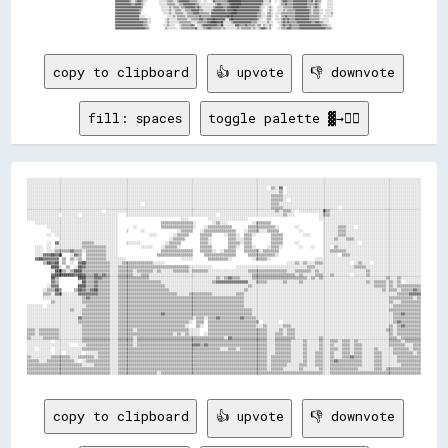
copy to clipboard
👍 upvote
👎 downvote
fill: spaces
toggle palette ▓→✊🏽
░░░░░░░░░░░░░░░░░░░░░░░░░░░░░░░░░░░░░░░░░░░░░░░░░░░░░░░░░░░░░░░░░░░░░░░░░░░░░░░░░░░░░░░░░░░░░░░░░░░░░░░░░░░░░░░░░░░░░░░░░░░░░░░░░░░░░░░░░░░░░░░░░░░░░░░░░░░░░░░░░░░░░░░░░░░░░░░░░░░░░░░░░░░░░░░░░░░░░░░░
░░░░░░░░░░░░░░░░░░░░░░░░░░░░░░░░░░░░░░░░░░░░░░░░░░░░░░░░░░░░░░░░░░░░░░░░░░░░░░░░░░░░░░░░░░░░░░░░░░░░░░░░░░░░░░░░░░░░░░░░░░░░░░░░░░░░░░░░░░░░░░░░░░░░░░░░░░░░░░░░░░░░░░░░░░░░░░░░░░░░░░░░░░░░░░░░░░░░░░░░
░░░░░░░░░░░░░░░░░░░░░░░░░░░░░░░░░░░░░░░░░░░░░░░░░░░░░░░░░░░░░░░░░░░░░░░░░░░░░░░░░░░░░░░░░░░░░░░░░░░░░░░░░░░░░░░░░░░░░░░░░░  ▒▒░░▓▓  ░░░░░░░░░░░░░░░░░░░░░░░░░░░░░░░░░░░░░░░░░░░░░░░░░░░░░░░░░░░░░░░░░░░░
░░░░░░░░░░░░░░░░░░░░░░░░░░░░░░░░░░░░░░░░░░░░░░░░░░░░░░░░░░░░░░░░░░░░░░░░░░░░░░░░░░░░░░░░░░░░░░░░░░░░░░░░░░░░░░░░░░░░░░░░░░░░░░░░▒▒  ░░░░░░░░░░░░░░░░░░░░░░░░░░░░░░░░░░░░░░░░░░░░░░░░░░░░░░░░░░░░░░░░░░░░
░░░░░░░░░░░░░░░░░░░░░░░░░░░░░░░░░░░░░░░░░░░░░░░░░░░░░░░░░░░░░░░░░░░░░░░░░░░░░░░░░░░░░░░░░░░░░░░░░░░░░░░░░░░░░░░░░░░░░░░░░░░░▒▒▒▒▒▒░░░░░░░░░░░░░░░░░░░░░░░░░░░░░░░░░░░░░░░░░░░░░░░░░░░░░░░░░░░░░░░░░░░░░░
░░░░░░░░░░░░░░░░░░░░░░░░░░░░░░░░░░░░░░░░░░░░░░░░░░░░░░░░░░░░░░░░░░░░░░░░░░░░░░░░░░░░░░░░░░░░░░░░░░░░░░░░░░░░░░░░░░░░░░░░░░░░▒▒▒▒▒▒░░  ░░░░░░░░░░░░░░░░░░░░░░░░░░░░░░░░░░░░░░░░░░░░░░░░░░░░░░░░░░░░░░░░░░
░░░░░░░░░░░░░░░░░░░░░░░░░░░░░░░░░░░░░░░░░░░░░░░░░░░░░░░░░░  ░░░░░░░░░░░░░░░░░░░░░░░░░░░░░░░░░░░░░░░░░░░░░░░░░░░░░░░░░░░░░░░░▒▒▒▒░░░░░░░░░░░░░░░░░░░░░░░░░░░░░░░░░░░░░░░░░░░░░░░░░░░░░░░░░░░░░░░░░░░░░░░░
░░░░░░░░░░░░░░░░░░░░░░░░░░░░░░░░░░░░░░░░░░░░░░░░░░░░░░░░░░░░░░░░░░░░░░░░░░░░░░░░░░░░░░░░░░░░░░░░░░░░░░░░░░░░░░░░░░░░░░░░░░░░▒▒▒▒▒▒░░░░░░░░░░░░░░░░░░░░░░░░░░░░  ░░░░░░░░░░░░░░░░░░░░░░░░░░░░░░░░░░░░░░░░
░░░░░░░░░░░░░░░░░░░░░░░░░░░░░░░░░░░░░░  ░░░░░░░░░░░░░░░░░░░░░░░░░░░░░░░░░░░░░░░░░░░░░░░░░░░░░░░░░░░░░░░░░░░░░░░░░░░░░░░░░░░░░░▒▒░░▒▒▒▒░░  ░░░░░░░░░░░░▓▓▒▒░░░░░░░░░░░░░░░░░░░░░░░░░░░░░░░░░░░░░░░░░░░░░░
░░░░░░░░░░░░░░░░  ░░░░░░░░  ░░░░░░░░░░░░░░░░░░    ░░░░░░░░░░░░░░░░░░░░░░░░░░░░░░░░░░░░░░░░░░░░░░  ░░░░░░░░░░░░░░░░░░░░░░░░░░░░░░░░▒▒░░░░            ░░▒▒▒▒░░░░░░░░░░░░░░░░░░░░░░░░░░░░░░░░░░░░░░░░░░░░░░
░░░░░░░░░░░░░░░░░░░░░░░░░░░░░░░░░░░░░░░░░░░░░░                                ░░░░          ░░░░░░░░░░░░░░░░░░░░                                    ░░░░░░░░░░░░░░░░░░░░░░░░░░░░░░░░░░░░░░░░░░░░░░░░░░░░
    ░░░░░░░░░░░░░░░░░░░░░░░░░░░░░░░░░░░░░░░░░░                      ▒▒▒▒▒▒▒▒▒▒▒▒▒▒▒▒░░        ░░▒▒░░░░            ░░▒▒▒▒▒▒▒▒                          ░░░░░░░░░░░░░░░░░░░░░░░░░░░░░░░░░░░░░░░░░░░░░░░░░░
          ░░░░░░░░░░░░░░░░░░░░░░░░░░░░░░░░░░░░        ░░            ▒▒▒▒▒▒▒▒▒▒▒▒▒▒▒▒░░    ░░▒▒▒▒▒▒▒▒▒▒▒▒        ▒▒▒▒▒▒▒▒▒▒▒▒▒▒░░        ░░            ░░░░░░░░▒▒▒▒░░░░  ░░░░░░░░░░░░░░░░░░░░░░░░░░░░░░░░
            ░░░░░░░░░░░░░░░░░░░░░░░░░░░░░░░░░░    ░░      ░░                ░░▒▒▒▒▒▒    ░░▒▒▒▒▒▒▒▒▒▒▒▒▒▒▒▒    ░░▒▒▒▒▒▒░░░░▒▒▒▒▒▒          ░░          ░░░░░░░░▒▒▒▒░░░░░░░░░░░░░░░░░░░░░░░░░░░░░░░░░░░░░░
          ░░  ░░░░░░░░░░░░░░░░░░░░░░░░░░░░░░░░                ░░░░        ░░▒▒▒▒▒▒      ▒▒▒▒▒▒      ░░▒▒▒▒░░  ▒▒▒▒░░        ▒▒▒▒▒▒          ░░░░      ░░░░░░░░▒▒▒▒░░░░░░░░░░░░░░░░░░░░░░░░░░░░░░░░░░░░░░
                ░░░░░░░░░░░░░░░░░░░░░░░░░░░░░░                          ░░▒▒▒▒▒▒        ▒▒▒▒░░        ▒▒▒▒░░░░▒▒▒▒          ▒▒▒▒▒▒                    ░░░░░░▒▒░░░░▒▒▒▒░░░░░░░░░░░░░░░░░░░░░░░░░░░░░░░░░░
          ░░  ▓▓░░░░░░░░░░░░▒▒▒▒▒▒░░░░░░░░░░░░    ░░░░░░░░            ░░▒▒▒▒▒▒          ▒▒▒▒░░        ▒▒▒▒▒▒░░▒▒▒▒          ▒▒▒▒▒▒      ░░            ░░░░░░░░░░░░░░░░░░  ░░░░░░░░░░░░░░░░░░░░░░░░░░░░░░
    ░░░░  ░░  ░░░░░░░░░░░░░░▒▒▒▒▒▒▒▒▒▒▒▒░░░░░░            ░░░░░░    ░░▒▒▒▒▒▒░░          ▒▒▒▒▒▒        ▒▒▒▒░░  ▒▒▒▒░░      ░░▒▒▒▒░░        ░░    ░░    ░░░░  ▒▒░░░░░░░░░░░░░░░░░░░░░░░░░░░░░░░░░░░░░░░░░░
    ░░░░  ░░░░▒▒▒▒▒▒▒▒▓▓▒▒▒▒░░▒▒▒▒▒▒▒▒▒▒░░░░░░                      ▒▒▒▒▒▒▒▒▒▒▒▒▒▒▒▒    ▒▒▒▒▒▒░░  ░░▒▒▒▒▒▒    ▒▒▒▒▒▒▒▒░░▒▒▒▒▒▒▒▒                      ░░░░▒▒▒▒▒▒▒▒░░░░░░░░░░░░░░░░░░░░░░░░░░░░░░░░░░░░░░
    ░░░░▓▓▓▓██▓▓██    ░░▓▓▒▒  ▒▒▒▒▒▒▒▒▒▒░░░░░░                    ▒▒▒▒▒▒▒▒▒▒▒▒▒▒▒▒▒▒      ▒▒▒▒▒▒▒▒▒▒▒▒▒▒▒▒      ▒▒▒▒▒▒▒▒▒▒▒▒▒▒░░                      ░░░░░░░░  ▒▒▒▒░░░░░░░░░░░░░░░░░░░░░░░░░░░░░░░░░░░░
    ▓▓██▓▓▓▓▓▓▓▓  ▒▒  ▒▒░░▒▒  ▒▒▒▒▒▒▒▒▒▒░░░░░░░░░░                            ░░░░░░        ▒▒▒▒▒▒▒▒▒▒░░          ░░▒▒▒▒▒▒░░                      ░░░░░░░░░░░░░░░░░░░░░░░░░░░░░░░░░░░░░░░░░░░░░░░░░░░░░░
        ▒▒██▓▓██  ▒▒  ░░  ▓▓██▒▒▒▒▒▒▒▒▒▒▒▒░░░░░░▒▒▒▒▒▒▒▒▒▒▒▒▒▒▒▒░░░░░░                                                              ░░░░▒▒░░▒▒░░░░▒▒▒▒░░░░░░░░░░░░░░  ░░▒▒░░░░  ░░░░░░░░░░░░░░░░░░░░░░░░
            ████░░  ▒▒  ░░██▓▓▒▒▒▒▒▒▒▒▒▒▒▒░░░░▒▒▒▒▒▒▒▒▒▒▒▒▒▒▒▒▒▒▒▒▒▒▒▒▒▒▒▒▒▒▒▒▒▒▒▒░░░░░░░░░░░░            ░░░░░░░░░░░░░░░░░░░░░░░░░░░░░░░░░░░░▒▒▒▒░░░░░░░░░░░░░░░░░░░░▒▒▒▒▒▒░░░░░░░░░░░░░░░░░░░░░░░░░░░░
            ░░████▒▒░░▒▒████▒▒▒▒▒▒▒▒▒▒▒▒▒▒░░░░▒▒▒▒▒▒▒▒░░▒▒▒▒▒▒▒▒░░▒▒░░░░░░▒▒▒▒▒▒▒▒░░▒▒▒▒▒▒▒▒░░░░░░░░░░░░░░░░░░░░▒▒▒▒▒▒▒▒▒▒▒▒▒▒▒▒▒▒▒▒░░░░▒▒▒▒▒▒▒▒░░▒▒░░░░░░░░░░░░░░░░░░░░░░░░▒▒░░░░░░░░░░░░░░░░░░░░░░░░░░
            ▓▓██████████▓▓██▓▓▒▒▒▒▓▓▒▒▓▓▒▒░░░░▒▒▒▒▒▒▒▒░░░░▒▒▒▒░░░░░░░░░░░░░░░░░░░░░░░░░░░░░░░░░░░░░░░░░░░░░░░░░░░░▒▒▒▒▒▒▒▒▒▒▒▒▒▒▒▒▒▒▒▒▒▒░░▒▒░░░░░░▒▒▒▒░░░░▒▒░░░░░░░░  ░░░░░░▒▒░░░░░░░░░░░░░░░░░░░░░░░░░░
            ██▒▒          ████▒▒▒▒▓▓▓▓▒▒▒▒░░░░▒▒▒▒▒▒▒▒▒▒▒▒▒▒▒▒░░░░░░░░░░░░░░░░░░░░░░░░░░░░░░░░░░▒▒░░▒▒▓▓▒▒▒▒░░░░░░▒▒▒▒▒▒▒▒▒▒▒▒▒▒▒▒▒▒▒▒▒▒▒▒▒▒▒▒░░▒▒░░▒▒░░░░░░░░░░░░░░░░░░░░░░░░░░░░░░░░▒▒░░░░▒▒░░░░░░░░░░
            ▓▓▒▒          ░░██▒▒▒▒▓▓▒▒▒▒▒▒░░░░▒▒▒▒▒▒▒▒▒▒▒▒▒▒▒▒▒▒▒▒▒▒░░░░░░░░░░░░░░░░░░░░░░░░░░▒▒▓▓▓▓▓▓▓▓▓▓▓▓▓▓▓▓░░░░▒▒▒▒▒▒░░░░░░░░▒▒░░░░░░▒▒░░░░░░░░░░░░░░░░░░░░░░░░░░░░░░░░▒▒░░▒▒▒▒▒▒░░▒▒░░▒▒  ░░░░░░░░
          ░░▓▓▓▓          ████▒▒▒▒▓▓▒▒▒▒▒▒░░░░▒▒▒▒▒▒▒▒▒▒▒▒▒▒▒▒▒▒▒▒▒▒▒▒░░░░░░░░░░░░░░░░░░░░░░░░░░░░░░░░░░░░░░░░░░▒▒░░░░░░░░░░░░░░░░░░░░░░░░░░░░░░░░░░░░░░░░░░░░░░░░░░░░░░░░░░░░░░▒▒▒▒▒▒░░▒▒░░▒▒▒▒▒▒▒▒▒▒▒▒
        ░░▒▒▒▒██▒▒      ▒▒██▓▓▒▒▓▓██▒▒▒▒▒▒░░░░▒▒▒▒▒▒▒▒▒▒▒▒▒▒▒▒▒▒▒▒▒▒▒▒▒▒░░░░░░░░░░░░░░░░░░░░░░░░░░░░░░░░░░░░░░▒▒░░░░░░░░░░░░░░░░░░░░░░░░░░░░░░░░░░░░░░░░░░░░░░░░░░░░░░░░░░░░░░░░░░░░▒▒░░▒▒▒▒░░▒▒▒▒▒▒▓▓▒▒
        ▒▒▒▒░░▓▓▓▓░░░░░░░░▓▓▓▓▓▓▓▓▓▓▒▒▒▒▒▒░░░░▒▒▒▒▒▒▒▒▒▒▒▒▒▒▒▒▒▒▒▒▒▒▒▒▒▒▒▒▒▒░░░░░░▒▒▒▒▒▒▒▒▒▒▒▒░░░░░░░░░░░░▒▒▒▒░░░░░░░░░░░░░░░░░░░░░░░░░░░░░░░░░░░░░░░░░░░░░░░░░░░░░░░░░░░░░░░░░░░░░░░░░░░░░░▒▒▒▒▒▒▓▓▓▓▓▓
        ░░░░░░░░░░░░░░░░░░░░▒▒▓▓▒▒▒▒▒▒▒▒▒▒░░░░▒▒▒▒▒▒▒▒▒▒▒▒▒▒▒▒▒▒▒▒▒▒▒▒▒▒▒▒▒▒▒▒▒▒▒▒▒▒▒▒▒▒▒▒▒▒▒▒▒▒▒▒▒▒▒▒▒▒▒▒▒▒▒▒░░░░░░░░░░░░░░░░░░░░░░░░░░░░░░░░░░░░░░░░░░░░░░░░░░░░░░░░░░░░░░░░░░░░░░░░░░▒▒▒▒▒▒▒▒▒▒▒▒░░▒▒
            ▒▒░░░░░░░░░░░░░░▒▒▒▒▒▒▒▒▒▒▒▒▒▒░░░░▒▒▒▒▒▒▒▒▒▒▒▒▒▒▒▒▒▒▒▒▒▒▒▒▒▒▒▒▒▒▒▒▒▒▒▒▒▒▒▒▒▒▒▒▒▒▒▒▒▒▒▒▒▒▒▒▒▒▒▒▒▒▒▒░░░░░░░░░░░░░░░░░░░░░░░░░░░░░░░░░░░░░░░░░░░░░░░░░░░░░░░░░░░░░░░░░░░░░░░░░░▒▒░░░░▒▒▒▒▒▒▒▒▒▒
░░░░░░░░  ░░░░░░░░░░░░░░░░░░░░▒▒▒▒▒▒▒▒▒▒▒▒░░░░▒▒▒▒▒▒▒▒▒▒▒▒▒▒▒▒▒▒▒▒▒▒▒▒▒▒▒▒▒▒▒▒▒▒▒▒▒▒▒▒▒▒▒▒▒▒▒▒▒▒▒▒▒▒▒▒▒▒▒▒▒▒▒▒░░░░░░░░░░░░░░░░░░░░░░░░░░░░░░░░░░░░░░░░░░░░░░░░░░░░░░░░░░░░░░░░░░░░░░░░░░░░▒▒▒▒▒▒▒▒▒▒▒▒▒▒
░░░░░░░░░░░░░░░░░░░░░░▒▒░░░░▒▒▒▒▒▒▒▒▒▒▒▒▒▒░░░░▒▒▒▒▒▒▒▒▒▒▒▒▒▒▒▒▒▒▒▒▒▒▒▒▒▒▒▒▒▒▒▒▒▒▒▒▒▒▒▒▒▒▒▒▒▒▒▒▒▒▒▒▒▒▒▒▒▒▒▒▒▒▒▒▒▒▒▒░░░░░░░░░░░░░░░░░░░░░░░░░░░░░░░░░░░░░░░░░░░░░░░░░░░░░░░░░░░░░░░░░░░░░░▒▒▒▒▒▒▒▒▒▒▒▒▒▒▒▒
░░░░░░░░░░░░░░░░░░░░░░░░░░░░▒▒▒▒▒▒▒▒▒▒▒▒▒▒░░░░▒▒▒▒▒▒▒▒▒▒▒▒▒▒▒▒▒▒▒▒▒▒▓▓▒▒▒▒▒▒▒▒▒▒▒▒▒▒▒▒▒▒▒▒▒▒▒▒▒▒▒▒▒▒▒▒▒▒▒▒▒▒▒▒▒▒▒▒░░░░░░░░░░░░░░░░░░░░░░░░░░░░░░░░░░░░░░░░░░░░░░░░░░░░░░░░░░░░░░░░░░░░░░░░▒▒▒▒▓▓▒▒▒▒▒▒▒▒
░░░░░░░░░░░░░░░░░░░░░░░░░░▓▓▒▒▒▒▒▒▒▒▒▒▒▒▒▒░░░░▒▒▒▒▒▒▒▒▒▒▒▒▒▒▒▒▒▒▒▒▒▒▒▒▒▒▒▒▒▒▒▒▒▒▒▒▒▒░░▒▒▒▒░░▒▒▒▒▓▓▒▒▒▒▒▒▒▒▒▒▓▓▒▒▒▒▒▒░░░░░░░░░░░░░░░░░░░░░░░░░░░░░░░░░░░░░░░░░░░░░░░░░░░░░░░░░░░░░░░░░░░░░░▒▒▒▒▒▒▒▒▒▒▒▒▒▒
░░░░░░░░░░░░░░░░░░░░░░░░░░▒▒▒▒▒▒▒▒▒▒▒▒▒▒▒▒░░░░▒▒▒▒▒▒▒▒▒▒▒▒▒▒▒▒▒▒▒▒▒▒▒▒▒▒▒▒▒▒▒▒▒▒▒▒░░  ▒▒▒▒  ▒▒▒▒▒▒▒▒▒▒▒▒▒▒▒▒▒▒▒▒▒▒▒▒▒▒  ░░░░░░░░  ░░░░░░░░░░░░░░░░░░░░░░░░░░░░░░░░░░░░░░░░░░░░░░░░░░░░░░░░▒▒▓▓▒▒▒▒▒▒▒▒▒▒
░░░░░░░░░░░░░░░░░░░░░░░░░░░░▒▒▒▒▒▒▒▒▒▒▒▒▒▒░░░░▒▒▒▒▒▒▒▒▒▒▒▒▒▒▒▒▒▒▒▒▒▒▒▒▒▒▒▒▒▒▒▒▒▒░░    ▒▒░░  ▒▒▒▒▒▒▒▒▒▒▒▒▒▒▒▒▒▒▒▒▒▒▒▒░░░░▒▒░░░░░░░░▒▒▒▒░░░░░░░░░░░░░░░░░░░░░░░░░░░░░░░░░░░░░░░░░░░░░░░░░░▒▒░░▒▒▓▓▒▒▒▒▒▒▒▒
▒▒▒▒░░▒▒▒▒▒▒▒▒▒▒░░░░░░░░░░░░▒▒▒▒▒▒▒▒▒▒▒▒▒▒░░░░▒▒▒▒▒▒▒▒░░▒▒▒▒▒▒▒▒▒▒▒▒▒▒▒▒▒▒▒▒▒▒▒▒▒▒░░░░░░    ▒▒▒▒▒▒▒▒▒▒▒▒▒▒▒▒▒▒▒▒▒▒▒▒▒▒▒▒▒▒░░░░░░▒▒░░▒▒▒▒░░░░░░░░░░░░░░░░░░░░░░░░░░░░░░░░░░░░░░░░░░░░░░▒▒▒▒░░▒▒▒▒▒▒▒▒▒▒▒▒
▒▒▒▒░░▒▒▒▒▒▒▒▒▒▒░░░░░░░░░░░░▒▒▒▒▒▒▒▒▒▒▒▒▒▒░░░░▒▒▒▒▒▒▒▒▒▒▒▒▒▒▒▒▒▒▒▒▒▒▒▒▒▒▒▒░░▒▒░░▒▒░░░░░░  ░░▒▒▒▒▒▒▒▒▒▒▒▒▒▒▒▒▒▒▒▒▒▒▒▒▒▒▒▒▒▒░░░░▒▒▒▒░░▒▒▒▒░░░░░░░░░░░░░░░░░░░░░░░░░░░░░░░░░░░░░░░░░░░░░░░░▒▒░░▒▒▒▒▒▒▒▒▒▒▒▒
▒▒░░░░░░▒▒▒▒▒▒▒▒░░░░░░░░░░░░▒▒▒▒▒▒▒▒▒▒▒▒▒▒░░░░▒▒▒▒▒▒▒▒░░▒▒▒▒▒▒▒▒▒▒▒▒▒▒▒▒▒▒▒▒▒▒▒▒▒▒▒▒▒▒▒▒▒▒▒▒▒▒▒▒▒▒▒▒░░▓▓▒▒▒▒▒▒▒▒▒▒▒▒▒▒▒▒▒▒░░░░▒▒▒▒▒▒▒▒▒▒░░░░░░░░░░░░▒▒░░░░░░░░░░░░░░░░░░░░░░░░░░░░░░░░░░▒▒▒▒░░▒▒▒▒▒▒▒▒▒▒
░░░░░░░░░░░░  ░░░░░░░░░░░░░░▒▒▒▒▒▒▒▒▒▒▒▒▒▒░░░░▒▒▒▒▒▒▒▒░░▒▒▒▒▒▒▒▒▒▒▒▒▒▒▒▒▒▒▒▒▒▒▒▒▒▒▒▒▒▒▒▒▒▒▒▒▒▒▒▒▒▒▒▒▒▒▒▒▒▒▒▒▒▒▒▒▒▒▒▒▒▒▒▒▒▒░░░░▒▒▒▒▒▒▒▒░░░░░░▒▒░░░░░░▒▒░░░░▒▒▒▒░░▒▒▒▒░░▒▒░░░░░░░░░░░░░░░░▒▒▒▒▒▒░░▒▒▒▒▒▒▒▒
░░░░░░░░░░░░░░░░░░░░░░    ░░░░▒▒▒▒▒▒▒▒▒▒▒▒░░░░▒▒▒▒▒▒▒▒░░▒▒▒▒▒▒▒▒▒▒▒▒▒▒▒▒▒▒▒▒▒▒▒▒▒▒▒▒▓▓▓▓▒▒▓▓▒▒▒▒▒▒▒▒▒▒▒▒▒▒▒▒▒▒▒▒▒▒▒▒▒▒▒▒▒▒░░░░▒▒▒▒▒▒▒▒░░░░░░▒▒░░░░░░▒▒░░░░▒▒░░░░▒▒▒▒░░▒▒▒▒░░░░░░░░░░░░░░▒▒▒▒▒▒▒▒░░░░▒▒▒▒
░░░░  ░░░░░░  ░░░░░░░░░░░░░░▒▒▒▒▒▒▒▒▒▒▒▒▒▒░░░░▒▒▒▒▒▒▒▒▒▒▒▒▒▒▒▒▒▒▒▒▒▒▒▒▒▒▒▒▒▒▒▒▒▒▒▒▒▒▒▒▒▒▒▒▒▒▒▒▒▒▒▒░░░░▒▒▒▒░░▒▒▒▒▒▒▒▒▒▒▒▒▒▒░░░░▒▒▒▒▒▒▒▒░░░░░░▒▒░░░░░░▒▒░░░░▒▒▒▒░░▒▒▒▒░░▒▒▒▒░░░░░░▒▒░░░░░░░░▒▒▒▒▒▒▒▒░░▒▒▒▒
░░░░░░░░░░░░  ░░░░  ░░░░░░░░  ░░░░░░▒▒▒▒▒▒░░░░▒▒▒▒▒▒▒▒▒▒▒▒▒▒▒▒▒▒▒▒▒▒▒▒▒▒▒▒▒▒▒▒▒▒▒▒▒▒▒▒▒▒▒▒▒▒▒▒▒▒▒▒▒▒▒▒▒▒▒▒▒▒▒▒▒▒▒▒▒▒▒▒▒▒▒▒░░░░▒▒▒▒▒▒▒▒░░░░░░▒▒░░░░▒▒▒▒░░░░▒▒░░░░▒▒▒▒░░▒▒▒▒░░░░░░▒▒▒▒░░░░░░▒▒▒▒▒▒▒▒▒▒░░▒▒
▒▒░░░░░░░░░░▒▒▒▒▒▒▒▒▒▒░░░░▒▒▒▒▒▒▒▒░░▒▒▒▒▒▒░░░░▒▒▒▒▒▒▒▒▒▒▒▒▒▒▒▒▒▒▒▒▒▒▒▒▒▒▒▒▒▒▒▒▒▒▒▒▒▒▒▒▒▒▒▒▒▒▒▒▒▒▒▒▒▒▒▒▒▒▒▒▒▒▒▒▒▒▒▒▒▒▒▒▒▒▒▒░░▒▒▒▒▒▒▒▒▒▒░░░░░░▒▒░░░░▒▒▒▒░░░░▒▒░░░░▒▒▒▒▓▓▒▒▒▒░░░░░░▒▒▒▒░░░░░░░░▒▒▒▒▒▒▒▒▒▒▒▒
▒▒▒▒▒▒░░░░▒▒▒▒▒▒▒▒▒▒▒▒▒▒░░  ░░▒▒▒▒▒▒▒▒▒▒▒▒░░░░▒▒▒▒▒▒▒▒▒▒▒▒▒▒▒▒▒▒▒▒▒▒▒▒▒▒▒▒▒▒▒▒▒▒▒▒▒▒▒▒▒▒▒▒▒▒▒▒▒▒▒▒▒▒▒▒▒▒▒▒▒▒▒▒▒▒▒▒▒▒▒▒▒▒▒▒░░▒▒▒▒▒▒▒▒▒▒░░░░░░▒▒░░░░▒▒▒▒░░░░▒▒▓▓▒▒▒▒▒▒▒▒▒▒▒▒░░░░░░▒▒▒▒░░░░░░░░▒▒▒▒▒▒▒▒▒▒▒▒
▒▒▒▒▒▒▒▒▒▒▒▒▒▒▒▒▒▒▒▒▒▒▒▒▒▒▒▒░░░░░░▒▒▒▒▒▒▒▒░░░░▒▒▒▒▒▒▒▒▒▒▒▒▒▒▒▒▒▒▒▒▒▒▒▒▒▒▒▒▒▒▒▒▒▒▒▒▒▒▒▒▒▒▒▒▒▒▒▒▒▒▒▒▒▒▒▒▒▒▒▒▒▒▒▒▒▒▒▒▒▒▒▒▒▒▒▒░░▒▒▒▒▒▒▒▒░░░░░░▒▒▒▒░░░░▒▒▒▒░░░░▒▒▒▒▒▒▒▒▒▒▒▒▒▒▒▒░░░░░░▒▒▒▒░░░░░░░░░░▒▒▒▒▒▒▒▒▒▒
▒▒▒▒▒▒▒▒▒▒▒▒▒▒▒▒▒▒▒▒▒▒▒▒▒▒▒▒▒▒▒▒▒▒▒▒▒▒▒▒▒▒░░░░▒▒▒▒▒▒▒▒▒▒▒▒▒▒▒▒▒▒▒▒▒▒▒▒▒▒▒▒▒▒▒▒▒▒▒▒▒▒▒▒▒▒▒▒▒▒▒▒▒▒▒▒▒▒▒▒▒▒▒▒▒▒▒▒▒▒▒▒▒▒▒▒▒▒▒▒░░▒▒▒▒▒▒░░░░░░░░▒▒░░░░░░░░▒▒░░░░▒▒▒▒▒▒▒▒▒▒▒▒▒▒░░░░░░░░▒▒▒▒░░▒▒▒▒▒▒▒▒▒▒▒▒▒▒▒▒▒▒
▒▒▒▒▒▒▒▒▒▒▒▒▒▒▒▒▒▒▒▒▒▒▒▒▒▒▒▒▒▒▒▒▒▒▒▒▒▒▒▒▒▒░░░░▒▒▒▒▒▒▒▒▒▒▒▒▒▒▒▒▒▒▒▒░░▒▒▒▒▒▒▒▒▒▒▒▒▒▒▒▒▒▒▒▒▒▒▒▒▒▒▒▒▒▒▒▒▒▒▒▒▒▒▒▒▒▒▒▒▒▒▒▒▒▒▒▒▒▒▒▒▒▒▒▒▒▒▒▒▒▒▒▒▒▒▒▒▒▒▒▒▒▒▒▒▒▒░
copy to clipboard
👍 upvote
👎 downvote