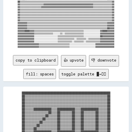
██▒▒▒▒▒▒▒▒▒▒▒▒▒▒▒▒▒▒▒▒▒▒▒▒▒▒▒▒▒▒▒▒▒▒▒▒▒▒▒▒▒▒▒▒▒▒▒▒▒▒▒▒▒▒▒▒▒▒▒▒▒▒▒▒▒▒▒▒▒▒▒▒▒▒▒▒▒▒▓▓

▓▓▒▒▒▒▒▒▒▒▒▒▒▒▒▒▒▒▒▒▒▒▓▓▓▓▓▓▓▓▓▓▓▓▓▓▓▓▓▓▓▓▓▓▓▓▓▓▓▓▓▓▓▓▓▓▓▓▓▓▓▓▓▓▒▒▒▒▒▒▒▒▒▒▒▒▒▒▒▒▓▓

▓▓▒▒▒▒▒▒▒▒▒▒▒▒▒▒▒▒▒▒▓▓▓▓▓▓▓▓▓▓▓▓▓▓▓▓▓▓▓▓▓▓▓▓▓▓▓▓▓▓▓▓▓▓▓▓▓▓▓▓▓▓▓▓▒▒▒▒▒▒▒▒▒▒▒▒▒▒▒▒▓▓

▓▓▒▒▒▒▒▒▒▒▒▒▒▒▒▒▒▒▒▒▒▒▒▒▒▒▒▒▒▒▒▒▒▒▒▒▒▒▒▒▒▒▒▒▒▒▒▒▒▒▒▒▒▒▒▒▒▒▒▒▒▒▒▒▒▒▒▒▒▒▒▒▒▒▒▒▒▒▒▒▓▓

▓▓▒▒▒▒▒▒▒▒▒▒▒▒▒▒▒▒▒▒▒▒▒▒▒▒▒▒▒▒▒▒▒▒▒▒▒▒▒▒▒▒▒▒▒▒▒▒▒▒▒▒▒▒▒▒▒▒▒▒▒▒▒▒▒▒▒▒▒▒▒▒▒▒▒▒▒▒▒▒▓▓

▓▓▒▒▒▒▒▒▒▒▒▒▒▒▒▒▒▒▒▒▒▒▒▒▒▒▒▒▒▒▒▒▒▒▒▒▒▒▒▒▒▒▒▒▒▒▒▒▒▒▒▒▒▒▒▒▒▒▒▒▒▒▒▒▒▒▒▒▒▒▒▒▒▒▒▒▒▒▒▒▓▓

▓▓▒▒▒▒▒▒▒▒▒▒▒▒▒▒▒▒▒▒▒▒▒▒▒▒▒▒▒▒▒▒▒▒▒▒▒▒▒▒▒▒▒▒▒▒▒▒▒▒▒▒▒▒▒▒▒▒▒▒▒▒▒▒▒▒▒▒▒▒▒▒▒▒▒▒▒▒▒▒▓▓

▓▓▒▒▒▒▒▒▒▒▒▒▒▒▒▒▒▒▒▒▒▒▒▒▒▒▒▒▒▒▒▒▒▒▒▒▒▒▒▒▒▒▒▒▒▒▒▒▒▒▒▒▒▒▒▒▒▒▒▒▒▒▒▒▒▒▒▒▒▒▒▒▒▒▒▒▒▒▒▒▓▓

▓▓▓▓▓▓▓▓▒▒▒▒▒▒▒▒▒▒▒▒▒▒▒▒▒▒▒▒▒▒▒▒▒▒▒▒▒▒▒▒▒▒▒▒▒▒▒▒▒▒▒▒▒▒▒▒▒▒▒▒▒▒▒▒▒▒▒▒▒▒▒▒▒▒▒▒▓▓▓▓▓▓

▓▓▓▓▓▓▓▓▒▒▒▒▒▒▒▒▒▒▒▒▒▒▒▒▒▒▒▒▒▒▒▒▒▒▒▒▒▒▒▒▒▒▒▒▒▒▒▒▒▒▒▒▒▒▒▒▒▒▒▒▒▒▒▒▒▒▒▒▒▒▒▒▒▒▒▒▓▓▓▓▓▓

▓▓▓▓▓▓▓▓▒▒▒▒▒▒▒▒▒▒▒▒▒▒▒▒▒▒▒▒▒▒▒▒▒▒▒▒▒▒▒▒▒▒▒▒▒▒▒▒▒▒▒▒▒▒▒▒▒▒▒▒▒▒▒▒▒▒▒▒▒▒▒▒▒▒▒▒██▓▓▓▓

▓▓▓▓▓▓████▓▓▓▓▒▒▒▒▒▒▒▒▒▒▒▒▒▒▒▒▒▒▒▒▒▒▒▒▒▒▒▒▒▒▒▒▒▒▒▒▒▒▒▒▒▒░░░░░░░░░░░░░░▓▓████▓▓▓▓▓▓

▓▓▓▓▓▓▓▓▓▓▓▓▓▓▒▒▒▒▒▒▒▒▒▒▒▒▒▒▒▒░░░░░░▒▒░░▒▒▒▒▒▒▒▒▒▒▒▒▒▒▒▒░░░░░░░░░░░░░░▓▓▓▓▓▓▓▓▓▓▓▓

▓▓▓▓▓▓▓▓▓▓▓▓▓▓░░░░░░░░░░░░░░░░░░░░▒▒▒▒▒▒▒▒▒▒▒▒▒▒▒▒▒▒▒▒▒▒░░░░░░░░░░░░░░██▓▓▓▓▓▓▓▓▓▓

▓▓▓▓▓▓▓▓▓▓▓▓▓▓░░░░░░░░░░░░░░░░░░░░▒▒▒▒▒▒▒▒▒▒▒▒▒▒░░▒▒▒▒▒▒▒▒░░▒▒▒▒▒▒▒▒▒▒▓▓▓▓▓▓▓▓▓▓▓▓

▓▓▓▓▓▓▓▓▓▓▓▓▓▓░░░░░░░░░░░░░░░░░░░░▒▒▒▒▒▒▒▒▒▒▒▒░░▒▒▒▒▒▒▒▒░░▒▒▒▒▒▒▒▒▒▒▒▒▓▓▓▓▓▓▓▓▓▓▓▓

▓▓▓▓▓▓▓▓▓▓▓▓▓▓▓▓▓▓▒▒▒▒▒▒▒▒▒▒▒▒▒▒▒▒▒▒▒▒▒▒▒▒▒▒░░░░░░░░░░░░░░░░░░░░░░▓▓▓▓▓▓▓▓▓▓▓▓▓▓▓▓

copy to clipboard
👍 upvote
👎 downvote
fill: spaces
toggle palette ▓→✊🏽
████████████████████████████████████████████████████████████

██▒▒▒▒▒▒▒▒▒▒▒▒▒▒▒▒▒▒▒▒▒▒▒▒▒▒▒▒▒▒▒▒▒▒▒▒▒▒▒▒▒▒▒▒▒▒▒▒▒▒▒▒▒▒▒▒██

██▒▒▒▒▒▒▒▒▒▒▒▒▒▒▒▒▒▒▒▒▒▒▒▒▒▒▒▒▒▒▒▒▒▒▒▒▒▒▒▒▒▒▒▒▒▒▒▒▒▒▒▒▒▒▒▒██

██▒▒▒▒▒▒▒▒▒▒▒▒▒▒▒▒▒▒▒▒▒▒▒▒▒▒▒▒▒▒▒▒▒▒▒▒▒▒▒▒▒▒▒▒▒▒▒▒▒▒▒▒▒▒▒▒██

██▒▒▒▒▒▒▒▒▒▒▒▒▒▒▒▒▒▒▒▒▒▒▒▒▒▒▒▒▒▒▒▒▒▒▒▒▒▒▒▒▒▒▒▒▒▒▒▒▒▒▒▒▒▒▒▒██

██▒▒▒▒▒▒████████████▒▒▒▒████████████▒▒▒▒████████████▒▒▒▒▒▒██

██▒▒▒▒▒▒▒▒▒▒▒▒▒▒▒▒██▒▒▒▒██▒▒▒▒▒▒▒▒██▒▒▒▒██▒▒▒▒▒▒▒▒██▒▒▒▒▒▒██

██▒▒▒▒▒▒▒▒▒▒▒▒▒▒██▒▒▒▒▒▒██▒▒▒▒▒▒▒▒██▒▒▒▒██▒▒▒▒▒▒▒▒██▒▒▒▒▒▒██

██▒▒▒▒▒▒▒▒▒▒▒▒██▒▒▒▒▒▒▒▒██▒▒▒▒▒▒▒▒██▒▒▒▒██▒▒▒▒▒▒▒▒██▒▒▒▒▒▒██

██▒▒▒▒▒▒▒▒▒▒██▒▒▒▒▒▒▒▒▒▒██▒▒▒▒▒▒▒▒██▒▒▒▒██▒▒▒▒▒▒▒▒██▒▒▒▒▒▒██

██▒▒▒▒▒▒▒▒██▒▒▒▒▒▒▒▒▒▒▒▒██▒▒▒▒▒▒▒▒██▒▒▒▒██▒▒▒▒▒▒▒▒██▒▒▒▒▒▒██

██▒▒▒▒▒▒██▒▒▒▒▒▒▒▒▒▒▒▒▒▒██▒▒▒▒▒▒▒▒██▒▒▒▒██▒▒▒▒▒▒▒▒██▒▒▒▒▒▒██

██▒▒▒▒▒▒████████████▒▒▒▒████████████▒▒▒▒████████████▒▒▒▒▒▒██
