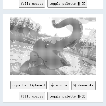
fill: spaces
toggle palette ▓→✊🏽
▒▒▒▒░░░░▒▒▓▓▓▓▓▓▒▒  ░░▒▒░░░░░░▒▒▒▒░░░░░░░░░░                                      ░░    ░░░░░░░░░░░░░░░░░░░░░░░░░░░░░░░░░░░░▒▒▒▒▒▒▒▒▒▒░░░░░░░░░░░░▒▒▒▒▒▒▒▒░░░░░░▒▒▒▒░░▒▒▒▒▒▒▒▒▒▒▒▒▒▒▒▒
▒▒░░░░▒▒▒▒▓▓▓▓░░  ░░░░▒▒░░░░░░▒▒▒▒░░░░▒▒░░░░                                            ░░░░░░░░░░░░░░░░░░░░░░░░░░░░░░▒▒▓▓▓▓▓▓▓▓▓▓▓▓▓▓▒▒▒▒▒▒░░░░░░░░▒▒▒▒▒▒░░▒▒▒▒▒▒▒▒▒▒▒▒▒▒▒▒▒▒▒▒▒▒▒▒▒▒
▓▓▒▒▒▒▒▒▓▓▓▓▓▓▓▓▒▒▒▒░░░░░░░░▒▒▓▓░░░░░░▓▓░░░░░░                                            ░░░░░░░░░░░░░░░░  ░░░░░░▒▒▓▓▓▓▓▓▓▓▓▓▓▓▓▓▓▓▓▓▓▓▓▓▓▓▒▒▒▒░░░░░░░░░░░░░░▒▒▒▒▒▒▒▒▒▒▒▒▒▒▒▒▒▒▒▒▒▒▒▒
░░▒▒░░▓▓▓▓▓▓▒▒▓▓▒▒░░░░░░▒▒░░▒▒▓▓▒▒▒▒▒▒▒▒▒▒  ░░░░                                        ▒▒▓▓▓▓▓▓░░░░░░░░  ░░░░▒▒▓▓▓▓▓▓▓▓▓▓▓▓▓▓▓▓▓▓▓▓▓▓▓▓▓▓▓▓▓▓▓▓▒▒░░░░░░░░░░░░░░░░░░░░▒▒▒▒▒▒▒▒░░░░░░▒▒
▒▒▒▒▒▒▒▒▒▒▓▓▒▒▓▓▒▒░░▓▓▒▒▓▓▓▓▓▓▓▓▒▒░░▒▒▒▒▒▒    ░░░░░░                                    ▓▓▓▓▓▓▓▓░░░░░░░░░░░░▓▓▓▓▓▓▓▓▓▓▓▓▓▓▓▓▓▓▓▓▓▓▓▓▓▓▓▓▓▓▓▓▓▓▓▓▓▓▒▒░░░░░░░░░░░░░░░░░░░░░░░░░░░░░░░░░░
▒▒░░▒▒▓▓▒▒▓▓▓▓░░░░▒▒░░░░▒▒▒▒▓▓▒▒▒▒▓▓▓▓▓▓▒▒░░░░░░░░░░░░                                  ▒▒▓▓▒▒▓▓░░░░  ░░▒▒▓▓▓▓▓▓▓▓▓▓▓▓▓▓▓▓▓▓▓▓▓▓▓▓▓▓▓▓▓▓▓▓▓▓▓▓▓▓▓▓▒▒▒▒░░░░░░░░░░░░░░░░                
▓▓▓▓▓▓██▓▓▓▓▓▓▒▒░░▒▒▒▒▒▒▒▒▓▓▓▓▒▒▒▒▒▒▓▓▓▓▒▒░░▒▒▒▒░░░░░░░░░░░░░░                          ░░▓▓▒▒▒▒▒▒░░▒▒▒▒▓▓▓▓▓▓▓▓▓▓▓▓▓▓▓▓▓▓▓▓▓▓▓▓▓▓▓▓▓▓▓▓▓▓▓▓▓▓▓▓▓▓▒▒▒▒▒▒░░░░░░░░░░                    
▓▓▒▒▓▓▓▓▒▒██▒▒░░▒▒▓▓▒▒▒▒▒▒▓▓▒▒▒▒▒▒▒▒▒▒▒▒▒▒▓▓▒▒▓▓░░  ░░░░▒▒░░░░░░                          ▓▓▓▓▓▓▒▒▓▓▓▓▓▓▓▓▓▓▓▓▓▓▓▓▓▓▓▓▓▓▓▓▓▓▒▒▒▒▓▓▓▓▓▓▓▓▓▓▓▓▓▓▓▓▓▓▓▓▓▓▒▒                              
▓▓████▓▓▓▓▒▒▒▒▒▒▓▓▓▓▓▓██▓▓▓▓▒▒░░▒▒▓▓▒▒▓▓▒▒▒▒▒▒▒▒░░░░  ░░▒▒░░░░░░░░                        ▒▒▓▓▓▓▓▓▓▓▓▓▓▓▓▓▓▓▓▓▓▓▓▓▓▓▓▓▒▒░░░░░░░░░░▒▒▓▓▓▓▓▓▓▓▓▓▓▓▓▓▓▓▒▒▒▒░░                            
▓▓██████▓▓▓▓▓▓▓▓▓▓▓▓▓▓▓▓▓▓▓▓▒▒░░▒▒▓▓▓▓▒▒▒▒▒▒▓▓▒▒░░░░░░▒▒░░░░░░▒▒░░░░                        ▒▒▓▓▓▓▓▓▓▓▓▓▓▓▓▓▓▓▓▓▓▓▒▒  ░░░░░░░░░░░░░░▒▒▓▓▓▓▓▓▓▓▓▓▓▓▓▓▒▒▒▒▒▒                            
████████▓▓▓▓▓▓▓▓██▓▓▓▓████▓▓▓▓▓▓▓▓▓▓▓▓▒▒░░▒▒▒▒▒▒▒▒░░░░▒▒░░░░▒▒▒▒░░░░                          ▒▒▒▒▓▓▓▓▓▓▓▓▓▓▒▒░░      ░░░░░░░░░░░░░░░░▓▓▓▓▓▓▓▓▓▓▓▓▓▓▒▒▒▒▒▒                            
██████▓▓▓▓▓▓▓▓▓▓██████████████▓▓▓▓▓▓▓▓▓▓▓▓▒▒░░▓▓▒▒░░░░░░▒▒▒▒▒▒▒▒░░░░                              ░░░░░░░░              ░░░░░░░░░░░░░░▓▓▓▓▓▓▓▓▓▓▓▓▓▓▓▓▒▒▒▒    ░░░░░░    ░░      ░░    
██████▓▓▓▓▓▓▓▓██▓▓▓▓████████▓▓▓▓▓▓▓▓▓▓▓▓▓▓▓▓▓▓▒▒░░░░▓▓░░▒▒▓▓▓▓░░░░                                                        ░░░░░░░░░░░░▓▓▓▓▓▓▓▓▓▓▓▓▓▓▓▓▒▒▒▒    ░░░░░░░░░░░░░░░░░░░░░░░░
▓▓▓▓▓▓▓▓▓▓████▓▓▓▓██████████▓▓▓▓▓▓▓▓▓▓▓▓██▓▓▓▓▓▓▓▓▒▒▓▓░░▒▒▓▓▒▒▒▒░░                                                            ░░░░░░░░▓▓▓▓▓▓▓▓▓▓▓▓▓▓▓▓▒▒░░                  ░░░░░░░░▒▒
▒▒▓▓▓▓▓▓▓▓▓▓██▓▓▓▓██████████▓▓▓▓▓▓▓▓▓▓▓▓▓▓▓▓▓▓▓▓▓▓▓▓▓▓▒▒▓▓▓▓▒▒░░░░                                                              ░░░░▒▒▓▓▓▓▓▓▓▓▓▓▓▓▓▓▓▓▒▒░░                ░░░░░░░░▒▒▒▒
▓▓▒▒▓▓▓▓▓▓▓▓▓▓▓▓▓▓▓▓████████▓▓▓▓▓▓▓▓▓▓▓▓▒▒▓▓▓▓▓▓▓▓▓▓▓▓▓▓▓▓▓▓░░                                                                      ▓▓▓▓▓▓▓▓▓▓▓▓▓▓▓▓▒▒▒▒▒▒              ░░░░░░░░▒▒░░▒▒
▓▓▓▓▒▒▓▓▓▓▓▓▓▓▓▓▓▓▓▓▓▓▓▓▓▓▓▓██▓▓▓▓▓▓▓▓▒▒░░▓▓▓▓▓▓▓▓▓▓▓▓▓▓▓▓▓▓▒▒░░  ░░    ░░░░                      ░░                              ░░▓▓▓▓▓▓▓▓▓▓▓▓▓▓▓▓▓▓▓▓▒▒              ░░░░░░░░░░▒▒░░
▓▓▓▓▓▓▓▓▓▓▓▓▓▓▓▓▒▒▓▓▓▓▓▓▓▓▒▒▓▓▓▓▓▓▓▓▓▓▒▒▒▒▓▓▓▓▓▓▓▓▓▓▓▓▓▓▓▓▓▓▓▓▒▒▒▒▒▒▒▒▒▒▒▒░░                    ▒▒░░                              ▓▓▓▓▓▓▓▓▓▓▓▓▓▓▓▓▓▓▓▓▒▒▒▒              ░░░░░░░░▒▒░░░░
▓▓▓▓▓▓▓▓▓▓▒▒▓▓▓▓▓▓▓▓▒▒▓▓▓▓▓▓▓▓▓▓▒▒▓▓▒▒▒▒▓▓▒▒▓▓▓▓▓▓▓▓▓▓▓▓▓▓▓▓▓▓▓▓▓▓▓▓▓▓▒▒▒▒▒▒▒▒░░                ▒▒░░                            ▒▒▓▓▓▓▓▓▓▓▓▓▓▓▓▓▓▓▓▓▓▓▒▒░░░░░░          ░░░░░░▒▒░░▒▒░░
▓▓▓▓▓▓▓▓▓▓▓▓▓▓▒▒▓▓▓▓▓▓▓▓▓▓▒▒▒▒▓▓▒▒▓▓▒▒▒▒▓▓██▒▒▓▓▓▓▓▓▓▓▓▓▓▓▓▓▓▓▓▓▓▓▓▓▒▒▒▒▓▓▓▓▓▓▒▒▒▒▒▒▒▒        ▒▒▒▒░░░░                      ▒▒▒▒▓▓▓▓▓▓▓▓▓▓▓▓▓▓▓▓▓▓▓▓▓▓▒▒░░░░░░░░░░░░░░░░░░  ░░░░░░░░░░
▓▓▓▓▓▓▓▓▓▓▓▓▓▓▓▓▓▓▓▓▓▓▓▓▓▓▓▓▓▓▓▓▒▒▒▒▒▒▒▒▓▓▓▓▓▓▒▒▓▓▓▓▒▒▓▓▓▓▒▒▓▓▓▓▓▓▓▓▓▓▓▓▒▒▒▒▒▒▓▓▓▓▓▓▒▒▒▒░░░░░░░░░░░░░░░░            ░░░░▒▒▓▓▒▒▓▓▓▓▓▓▓▓▓▓▓▓▓▓▓▓▓▓▓▓▓▓▓▓▒▒  ░░░░░░░░░░░░▒▒░░░░░░░░░░▒▒░░
▓▓▓▓▓▓▓▓▓▓▓▓▓▓▓▓▓▓▓▓▓▓▓▓▓▓▓▓▓▓▓▓▓▓▓▓▓▓▒▒▒▒▓▓▓▓▓▓▓▓▓▓▒▒▓▓▓▓▒▒▒▒▒▒▒▒░░░░▒▒▒▒░░░░░░░░░░░░▒▒▒▒▒▒▒▒▒▒▒▒▒▒▒▒▒▒▒▒▒▒▒▒▒▒▒▒▒▒▓▓▓▓▓▓▒▒▓▓▓▓▓▓▓▓▓▓▓▓▓▓▓▓▓▓▓▓▓▓▓▓▒▒░░░░░░░░░░░░░░▒▒░░░░░░░░░░░░▒▒▒▒
▓▓▓▓▓▓▓▓▓▓▓▓▓▓▓▓▓▓▓▓▓▓▓▓▓▓▓▓▒▒▒▒▓▓▓▓▓▓▓▓▓▓▒▒▒▒▒▒▓▓▓▓▒▒▒▒▓▓▒▒▒▒░░▒▒▒▒░░  ░░░░░░░░▒▒▒▒▒▒▒▒▒▒▒▒▒▒▒▒▒▒▒▒▒▒▒▒▒▒▓▓▒▒▒▒▓▓▒▒▓▓▓▓▓▓▓▓▓▓▓▓▓▓▓▓▓▓▓▓▓▓▓▓▓▓▓▓▓▓▓▓▓▓░░░░░░░░▒▒▒▒▒▒░░░░░░░░░░░░░░░░░░
▓▓▓▓▓▓▓▓▓▓▓▓▓▓▓▓▓▓▓▓▓▓▓▓▓▓▓▓▓▓▓▓▒▒▒▒▓▓▓▓▓▓▓▓▓▓▓▓▒▒▒▒░░▒▒▒▒░░▒▒▓▓▓▓▓▓░░▒▒▒▒▒▒▒▒▒▒▒▒▒▒▒▒▒▒▒▒▒▒▒▒▒▒▒▒▒▒▒▒▒▒▒▒▒▒▒▒▓▓▓▓▓▓▓▓▓▓▓▓▓▓▓▓▓▓▓▓▓▓▓▓▓▓▓▓▓▓██▓▓▓▓▓▓░░░░  ░░░░░░░░▒▒░░▒▒░░  ░░░░░░░░░░
▒▒▓▓▓▓▒▒▓▓▒▒▓▓▓▓▓▓▓▓▓▓▓▓▓▓▓▓▓▓▒▒▓▓▓▓▓▓▒▒▒▒▓▓▓▓▓▓▓▓▓▓▒▒▒▒▒▒▒▒▓▓▓▓▓▓▓▓▒▒▒▒▓▓▒▒▒▒▒▒▒▒▒▒▒▒▓▓▒▒▒▒▒▒▒▒▒▒▓▓▒▒▒▒▒▒▓▓▓▓▓▓▓▓▓▓▓▓▓▓▓▓▓▓▓▓▓▓▓▓▓▓▓▓▓▓████▓▓▓▓▓▓▒▒▒▒░░░░░░▒▒▒▒░░▒▒▒▒░░░░░░░░░░░░░░▒▒
▒▒▒▒▓▓▒▒▒▒▒▒▒▒▒▒▒▒▒▒▓▓▓▓▓▓▓▓▓▓▓▓▓▓▓▓▓▓▓▓▓▓▒▒▒▒▒▒▒▒▓▓▒▒▒▒▓▓▓▓▓▓▓▓▓▓▓▓▓▓▓▓▒▒▓▓▒▒▓▓▓▓▒▒▓▓▒▒▒▒▒▒▒▒▒▒▒▒▓▓▓▓▓▓▓▓▓▓▓▓▓▓▓▓▓▓▓▓▓▓▓▓▓▓▓▓▓▓▓▓▓▓▓▓████▓▓▓▓▓▓▓▓▒▒▒▒▒▒▒▒░░▒▒░░▒▒▒▒░░░░░░░░░░░░░░░░░░
▒▒▒▒▒▒░░░░▒▒▒▒▒▒▒▒▒▒▒▒▒▒▒▒▒▒▓▓▓▓▓▓▓▓▓▓▓▓▓▓▒▒▓▓▒▒▒▒▒▒▒▒▓▓▓▓▓▓▓▓▓▓▓▓▓▓▓▓▓▓▓▓▓▓▓▓▓▓▓▓▓▓▓▓▒▒▒▒▒▒▒▒▒▒▒▒▓▓▓▓▓▓▓▓▓▓▓▓▓▓▓▓▓▓▓▓▓▓▓▓▓▓▓▓████▓▓██████▓▓▓▓▓▓▓▓▒▒▓▓▓▓▓▓▒▒▓▓▓▓▒▒▒▒▒▒▒▒░░▒▒░░░░▒▒░░▒▒
▒▒▒▒▒▒▒▒▒▒▒▒▒▒▒▒▒▒▒▒▒▒▒▒▒▒▒▒▒▒▒▒▒▒▒▒▒▒▓▓▓▓▓▓▓▓▒▒▓▓▒▒▓▓▓▓▓▓▓▓▓▓▓▓▓▓▓▓▓▓▓▓▓▓▓▓▓▓▓▓▓▓▓▓▓▓▓▓▓▓▒▒▒▒▒▒▓▓▓▓▓▓▓▓▓▓▓▓▓▓▓▓▓▓▓▓▓▓▓▓▓▓▓▓▓▓▓▓████████▓▓▓▓▒▒▓▓▓▓▓▓▓▓▓▓▒▒▓▓▒▒▓▓▒▒▒▒▒▒▓▓░░▓▓▒▒▒▒▒▒░░░░
▒▒▒▒▒▒▒▒▒▒▒▒▒▒▒▒▒▒▒▒▒▒▒▒▒▒▒▒▒▒▒▒▒▒▒▒▒▒▒▒▒▒▒▒▒▒▓▓▓▓▓▓▓▓▓▓▓▓▓▓▓▓▓▓▓▓▓▓▓▓▓▓▓▓▓▓▓▓░░▒▒▓▓▓▓▓▓▓▓▓▓▓▓▓▓▓▓▓▓▓▓▓▓▓▓▓▓▓▓▓▓▓▓▓▓▓▓▓▓▓▓██████████▓▓▓▓▓▓▒▒▓▓▓▓▓▓▓▓▓▓▓▓▓▓▓▓▓▓▒▒▒▒▒▒▒▒▓▓▒▒▓▓▒▒▒▒▒▒░░░░
▒▒░░░░▒▒░░░░░░▒▒▒▒▒▒░░▒▒▒▒▒▒▒▒▒▒▒▒▒▒▒▒▒▒▒▒▒▒▒▒▒▒▒▒▓▓▓▓▓▓▓▓▓▓▓▓▓▓▓▓▓▓▓▓▓▓▓▓██▓▓▓▓▓▓▓▓▓▓▓▓▓▓▓▓▓▓▓▓▓▓▓▓▓▓▓▓▓▓▓▓▓▓▓▓▓▓▓▓▓▓▓▓████████▓▓▓▓▓▓▓▓▒▒▓▓▓▓▓▓▓▓▓▓▓▓▓▓▓▓▓▓▒▒▓▓▒▒▒▒▒▒▓▓▓▓▓▓▒▒▒▒▓▓▒▒▒▒
▒▒░░░░▒▒▒▒▒▒▒▒▒▒▒▒▒▒░░░░▒▒▒▒▒▒░░▒▒░░▒▒░░░░░░▒▒░░▓▓▓▓▓▓▓▓▓▓▓▓▓▓▓▓▓▓▓▓▓▓▓▓▓▓██▓▓▓▓▓▓▓▓▓▓▓▓▓▓▓▓▓▓▓▓▓▓▓▓▓▓▓▓▓▓▓▓▓▓▓▓▓▓▓▓██▓▓▓▓▓▓██▓▓▓▓▓▓▓▓▒▒▒▒▓▓▓▓▓▓▓▓▓▓▓▓▒▒▒▒▒▒▒▒▒▒▒▒▒▒▒▒▒▒▒▒▒▒▒▒▒▒▒▒▒▒▓▓
▒▒▒▒▒▒▒▒▒▒▒▒▒▒▒▒░░░░▒▒▒▒▒▒▒▒░░░░░░▒▒░░▒▒░░▒▒░░░░▓▓▓▓▓▓▓▓▓▓▓▓▓▓▓▓▓▓▓▓▓▓▓▓▓▓████▓▓▓▓▓▓▓▓▓▓▓▓▓▓▓▓▓▓▓▓▓▓▓▓▓▓▓▓▓▓▓▓▓▓▓▓██▓▓▓▓░░░░▒▒▓▓▓▓▒▒▒▒▒▒▒▒▒▒▓▓▓▓▓▓▓▓▓▓▓▓▓▓▒▒▓▓▓▓▓▓▓▓▓▓████▓▓▓▓▒▒▒▒▒▒▓▓
▒▒▒▒░░░░░░▒▒▒▒▒▒▒▒▒▒▒▒▒▒▒▒▒▒▒▒▒▒▒▒▒▒░░░░░░░░▒▒▒▒▓▓▓▓▓▓▓▓▓▓▓▓▓▓▓▓▓▓▓▓▓▓▓▓▓▓▓▓▓▓▓▓▓▓▓▓▓▓▓▓▓▓▓▓▓▓▓▓▓▓▓▓▓▓▓▓▓▓▓▓▓▓▓▓▒▒░░░░░░▒▒░░░░▒▒▓▓██▓▓▒▒▓▓▒▒▓▓▓▓▓▓▓▓▒▒▓▓▓▓▒▒▓▓▓▓▒▒▓▓▓▓▓▓▓▓▓▓▒▒▒▒▓▓▓▓▓▓
░░░░░░▒▒▒▒░░▒▒▒▒▒▒▒▒░░▒▒▒▒▒▒▒▒▒▒▒▒▒▒▒▒▒▒▒▒░░░░░░▓▓▓▓▓▓▓▓▓▓▓▓▓▓▓▓▓▓▓▓▓▓▓▓▓▓▓▓▓▓▓▓▓▓▓▓▓▓▓▓▓▓▓▓▓▓▓▓▓▓▓▓▓▓▓▓▓▓▓▓▓▓▓▓▒▒▒▒▒▒▒▒▒▒▒▒▒▒▓▓▒▒▒▒▓▓██▓▓▒▒▓▓██▓▓▒▒▓▓▒▒▒▒▒▒▒▒▒▒▒▒▒▒▓▓▓▓▓▓▒▒▓▓▒▒▓▓▓▓▓▓
▒▒▒▒▒▒▒▒▒▒▒▒░░░░░░▒▒░░░░▒▒▒▒▒▒▒▒▒▒░░▒▒░░▒▒▒▒▒▒▒▒▓▓▓▓▓▓▓▓▓▓▓▓▓▓▓▓▓▓▓▓▓▓▓▓▓▓▓▓▓▓▓▓▓▓▓▓▓▓▓▓▓▓██████████▓▓▓▓▓▓▓▓▓▓▓▓▓▓▒▒▒▒▒▒▒▒▓▓▒▒▓▓▒▒▒▒▓▓▓▓▓▓▓▓▓▓██▓▓▓▓▓▓▒▒▒▒▒▒▒▒▒▒▒▒▒▒▓▓▓▓▓▓▒▒▒▒▓▓▓▓▓▓▓▓
▒▒▒▒░░▒▒▒▒▒▒▒▒▒▒▒▒▒▒░░▒▒░░░░░░░░░░░░░░░░░░░░▒▒████████▓▓▓▓▓▓▓▓▓▓▓▓▓▓▓▓▓▓▓▓▓▓▓▓▓▓▓▓▓▓▓▓▓▓▓▓████████████████▓▓▓▓▓▓▒▒▒▒▓▓▓▓▓▓▓▓▓▓▓▓▓▓▒▒▒▒▓▓▓▓▓▓▓▓██▓▓██▒▒▓▓▓▓▒▒▒▒▒▒▒▒▒▒▓▓▓▓▒▒▓▓▓▓▓▓▓▓▓▓▓▓
░░░░░░░░▒▒▓▓░░░░░░░░▒▒▒▒▒▒▒▒░░▒▒░░░░░░░░░░▒▒▓▓▓▓██████████▓▓▓▓▓▓▓▓▓▓▓▓▓▓▓▓▓▓▓▓▓▓▓▓▓▓▓▓▓▓▓▓▓▓██████████████▓▓▒▒▓▓▒▒▒▒▒▒▒▒▓▓▓▓▓▓▓▓▓▓▓▓▓▓▓▓▒▒▒▒▓▓██████▒▒▒▒▓▓▒▒▒▒▒▒▒▒▒▒▓▓▓▓▒▒▓▓▓▓▓▓▓▓▓▓▓▓
░░░░░░▒▒▒▒▒▒▒▒▒▒▒▒▒▒▒▒▒▒▒▒▒▒▒▒░░░░░░░░▒▒░░▓▓▓▓▓▓▓▓▓▓████▓▓▓▓▓▓▓▓▓▓▓▓▓▓▓▓▓▓▓▓▓▓▓▓▓▓▓▓▓▓▓▓▓▓▓▓▓▓████████▓▓▓▓▒▒▒▒░░░░░░▒▒▒▒▒▒░░▒▒▓▓▓▓▓▓▓▓▓▓▓▓▓▓▓▓▒▒▓▓▓▓▒▒▒▒▓▓▒▒▒▒▓▓▒▒▓▓▓▓▓▓▓▓▓▓▒▒▓▓▓▓▓▓▓▓
░░░░░░░░░░░░░░░░░░░░░░▒▒▒▒▒▒▒▒░░░░░░░░░░░░▓▓▓▓▓▓▓▓▓▓▓▓▓▓████▓▓▓▓▓▓▓▓▓▓▓▓▓▓▓▓▓▓▓▓▓▓▓▓▓▓▓▓▓▓▓▓▓▓▓▓████▓▓▒▒██▓▓▒▒▒▒░░▒▒░░░░░░▒▒▒▒▒▒▒▒▒▒▒▒▓▓▓▓▓▓▓▓▓▓▓▓▓▓▓▓▒▒▓▓▒▒▒▒▒▒▒▒▓▓▓▓▓▓▓▓▓▓▓▓▓▓▓▓▒▒▒▒
░░░░░░░░░░░░░░░░░░░░░░░░  ░░░░░░░░░░░░░░░░▓▓▓▓▓▓▓▓▓▓▓▓▓▓▓▓██▓▓▓▓▓▓▓▓▓▓▓▓▓▓▓▓▓▓▓▓▓▓▓▓▓▓▓▓▓▓▓▓▓▓▓▓▓▓██▓▓▒▒██▓▓▒▒▒▒░░░░░░░░░░░░░░░░▒▒▒▒▒▒▒▒▒▒▓▓▓▓▓▓▓▓▓▓▓▓▓▓▓▓▒▒▓▓▒▒▒▒▓▓▓▓▓▓▓▓▒▒▒▒▓▓▓▓▓▓▓▓
▒▒▒▒▒▒░░░░░░░░░░░░░░░░░░░░░░░░░░░░  ░░▒▒▒▒▓▓▓▓▓▓▓▓██████▓▓████▓▓▓▓▓▓▓▓▓▓▓▓▓▓▓▓▓▓▓▓▓▓▓▓▓▓▓▓▓▓▓▓▓▓▓▓▓▓▓▓▒▒▓▓▓▓▓▓▒▒▒▒░░░░░░░░  ░░▒▒░░░░░░▒▒▒▒▒▒▒▒▒▒▒▒▓▓▓▓▓▓▓▓▒▒▓▓▓▓▓▓████▓▓▓▓▒▒▓▓▓▓▒▒▒▒▒▒
░░░░░░░░░░░░░░░░░░▒▒░░░░░░░░  ░░░░░░░░░░░░▓▓▓▓▓▓▓▓▓▓▓▓▓▓▓▓▓▓██▓▓▓▓▓▓▓▓▓▓▓▓▓▓▓▓▓▓▓▓▓▓▓▓▓▓▓▓▓▓▓▓▓▓▓▓▓▓▓▓▓▓▒▒▒▒▓▓▒▒▒▒░░  ░░░░░░░░░░░░▒▒░░░░░░░░▒▒▒▒▒▒▒▒▒▒▓▓▓▓▓▓▓▓▓▓▓▓████▓▓▓▓▓▓▓▓▒▒▓▓▓▓▓▓
░░░░░░░░░░░░░░░░░░░░▒▒░░░░░░░░░░░░░░░░░░░░▓▓▓▓▓▓▓▓▓▓▓▓▓▓▓▓▓▓██████▓▓▓▓▓▓▓▓▓▓▓▓▓▓▓▓▓▓▓▓▓▓▓▓▓▓▓▓▓▓▓▓▓▓▓▓▓▓▓▓▒▒▒▒▒▒▒▒▒▒░░░░░░░░  ░░░░░░░░░░▒▒░░░░░░░░▒▒▒▒▒▒▒▒▒▒▒▒▓▓██████▒▒▓▓▓▓▓▓▓▓▓▓▓▓▒▒
░░░░░░░░░░░░░░░░░░░░░░░░░░░░░░░░░░░░░░░░░░▓▓▓▓▓▓▓▓▓▓▓▓▓▓▓▓▓▓▓▓▓▓▓▓██▓▓▓▓▓▓▓▓▓▓▓▓▓▓▓▓▓▓▓▓▓▓▓▓▓▓▓▓▓▓▓▓▓▓▓▓▓▓▓▓▓▓▓▓▒▒▒▒▒▒░░░░░░░░░░░░░░░░░░░░░░░░░░▒▒▒▒▒▒▒▒▒▒▒▒▒▒▒▒▒▒▒▒▓▓▒▒▓▓▓▓▓▓▓▓▓▓▓▓▓▓
▒▒░░▒▒▒▒▒▒▒▒░░▒▒░░░░░░░░▒▒░░░░░░░░░░░░░░▒▒▓▓▓▓▓▓▓▓▓▓▓▓▓▓▓▓▓▓▓▓▓▓▓▓▓▓██▓▓▓▓▓▓▓▓▓▓▓▓▓▓▓▓▓▓▓▓▓▓▓▓▓▓▓▓▓▓▓▓▓▓▓▓▓▓▓▓▓▓▓▓▒▒▒▒░░░░░░░░░░  ░░░░░░░░░░░░░░▒▒▒▒▒▒▒▒▒▒░░▒▒▒▒▒▒▒▒▒▒▒▒▓▓▓▓████▓▓▓▓▓▓
░░░░░░░░░░▒▒▒▒░░░░░░░░░░░░░░░░░░░░░░▒▒▒▒▓▓▓▓▓▓▓▓▓▓▓▓▓▓▓▓▓▓▓▓▓▓▓▓▓▓▓▓▓▓██▓▓▓▓▓▓▓▓▓▓▓▓▓▓▓▓▓▓▓▓▓▓▓▓▓▓▓▓▓▓▓▓▓▓████▓▓▓▓▓▓▒▒▒▒░░░░░░░░░░░░░░░░░░░░░░░░░░░░▒▒▒▒▓▓▓▓▒▒▒▒▒▒▒▒▒▒▒▒▒▒▒▒▒▒▓▓▓▓████
░░░░░░░░░░░░░░░░░░░░░░░░░░░░░░░░▒▒▓▓▓▓▓▓▓▓▓▓▓▓██████████▓▓▓▓▓▓▓▓▓▓▓▓▓▓██▓▓████▓▓▓▓▓▓▓▓▓▓▓▓▓▓▓▓▓▓▓▓▓▓▓▓▓▓▓▓▓▓██▓▓▓▓▓▓▓▓▒▒▒▒▒▒░░░░░░░░░░░░░░░░░░░░░░▒▒▒▒▒▒▒▒▓▓▒▒▓▓▓▓▒▒▒▒▒▒▒▒▒▒▒▒▒▒▒▒▒▒▓▓
░░░░░░░░░░▒▒▒▒▒▒▒▒▒▒░░░░░░░░░░▒▒▓▓▓▓▓▓▓▓▓▓▓▓▓▓██▓▓██▓▓▓▓▓▓▓▓▓▓▓▓▓▓▓▓▓▓██▓▓▓▓▓▓▓▓▓▓▓▓▓▓▓▓▓▓▓▓▓▓▓▓▓▓▓▓▓▓▓▓▓▓▓▓██████▓▓▓▓▓▓▒▒▒▒▒▒░░  ░░░░░░░░░░░░░░▒▒▒▒▒▒▒▒▒▒▒▒▓▓▒▒▓▓▓▓▓▓▒▒▒▒▒▒▒▒▒▒▒▒▒▒▒▒
▒▒▒▒▒▒▒▒▒▒▒▒▒▒░░▒▒▒▒▒▒▒▒░░░░▒▒▓▓▓▓▓▓▓▓▓▓▒▒▓▓▓▓▓▓▓▓▓▓▓▓▓▓▓▓▓▓▓▓▓▓▓▓▒▒▓▓▓▓██▓▓▓▓▓▓▓▓▓▓▓▓▓▓▓▓▓▓▓▓▓▓▓▓▓▓▓▓▓▓▓▓▓▓▓▓██████▓▓▓▓▒▒▒▒▒▒░░░░░░░░░░░░░░░░░░░░░░▒▒▒▒▒▒▓▓▒▒▒▒▒▒▒▒▓▓▓▓▓▓▒▒▒▒▒▒▒▒▒▒▒▒
▒▒░░▒▒▒▒▒▒░░▒▒░░▒▒▒▒▒▒▒▒░░▒▒▓▓▓▓▓▓▓▓▓▓▓▓▒▒▒▒▓▓▓▓▒▒▓▓▓▓██▓▓▓▓▓▓▓▓▓▓▓▓▓▓▓▓██▓▓▓▓▓▓▓▓▓▓▓▓▓▓▓▓▓▓▓▓▓▓▓▓▓▓▓▓▓▓▓▓▓▓▓▓▓▓██████▓▓▓▓▓▓▓▓▓▓░░░░░░░░░░░░░░░░▒▒░░▒▒▒▒▒▒▒▒░░▒▒▒▒▓▓▓▓▓▓▓▓▓▓▓▓▒▒▒▒▓▓▒▒
▒▒▒▒▒▒▒▒▒▒▒▒▒▒▒▒░░▒▒▒▒▒▒▒▒▓▓▓▓▓▓▓▓▓▓▓▓▓▓▒▒▒▒▓▓▓▓▒▒▓▓██▓▓▓▓▓▓████████████████▓▓▓▓▓▓▓▓▓▓▓▓▓▓▓▓▓▓▓▓▓▓▓▓▓▓▓▓▓▓▓▓▓▓▓▓████████████▓▓▓▓▒▒░░░░░░░░░░░░░░░░░░▒▒▒▒▒▒▒▒▓▓▒▒░░▓▓▒▒▒▒▓▓▓▓▒▒▒▒▒▒▓▓▓▓
▒▒▒▒░░▒▒░░░░▒▒░░▒▒░░▒▒▒▒▓▓▓▓▓▓▓▓▓▓▓▓▓▓▓▓▒▒▒▒▓▓▓▓▓▓▓▓▓▓████████████████████████▓▓▓▓▓▓▓▓▓▓▓▓▓▓▓▓▓▓▓▓▓▓▓▓▓▓▓▓██▓▓▓▓▒▒░░░░░░░░▒▒▒▒▒▒░░░░▒▒░░░░▒▒░░░░░░░░░░▒▒▒▒▒▒▒▒▓▓▓▓▓▓▓▓▒▒▒▒▒▒▒▒░░░░▒▒▒▒
▒▒▒▒░░▒▒▒▒░░░░░░▒▒░░▒▒▓▓▓▓▓▓▓▓▓▓▓▓▓▓▓▓▒▒▓▓▓▓██████████████████████████████████████▓▓▓▓▓▓▓▓▓▓▓▓▓▓▓▓▓▓▓▓▓▓▓▓▒▒░░░░░░▒▒░░░░░░░░░░░░░░░░░░░░░░▒▒░░░░░░▒▒▒▒▒▒░░▒▒▒▒▒▒▒▒▒▒▓▓▓▓▓▓▒▒▒▒▒▒░░░░▒▒
▒▒▒▒░░░░▒▒▒▒░░░░▒▒▒▒▒▒▓▓▓▓▓▓▓▓▓▓▓▓▓▓▓▓▓▓████████████████████████▓▓██████████▓▓██████▓▓▓▓▓▓▓▓▓▓▓▓▓▓████▓▓░░░░░░▒▒░░░░░░▒▒░░░░░░░░░░░░░░░░░░░░░░░░░░░░▒▒░░▒▒▒▒▒▒▒▒▓▓▓▓▓▓▓▓▓▓▒▒▒▒░░░░░░░░
▒▒▒▒▒▒░░▒▒▒▒▒▒▒▒░░▒▒▒▒▓▓▓▓▓▓▓▓▓▓▓▓▓▓▓▓██▓▓██████████████████████▓▓▓▓▓▓▓▓▓▓▓▓▓▓▓▓▓▓██████████████▓▓▓▓▓▓▓▓▒▒░░░░░░░░░░░░
copy to clipboard
👍 upvote
👎 downvote
fill: spaces
toggle palette ▓→✊🏽