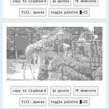
copy to clipboard
👍 upvote
👎 downvote
fill: spaces
toggle palette ▓→✊🏽
▓▓▒▒▓▓▒▒▓▓▓▓▓▓▓▓▓▓▓▓▓▓▓▓▓▓▓▓▓▓▓▓▓▓▓▓▓▓▓▓▓▓▓▓▓▓▓▓▓▓▓▓▒▒▒▒▒▒▒▒▓▓▒▒▒▒▒▒▒▒▒▒▓▓▓▓▓▓▓▓▓▓▓▓▓▓▓▓▓▓▓▓▓▓▓▓▓▓▓▓▓▓▓▓▒▒▒▒▒▒▒▒▒▒▒▒▓▓▓▓▓▓▓▓▓▓▓▓▒▒▓▓▓▓▓▓▓▓▓▓▓▓▓▓▓▓▓▓▓▓▓▓▓▓▓▓▓▓▓▓▒▒  ░░▒▒░░          ▒▒▓▓▓▓▓▓▓▓▓▓▓▓▓▓▓▓▓▓
▓▓▓▓▓▓▓▓▒▒▒▒▒▒▒▒▓▓▓▓▓▓▓▓▓▓▓▓▓▓▒▒▓▓▓▓▓▓▓▓▓▓▓▓▓▓▓▓▓▓▓▓▓▓▓▓▓▓▒▒▒▒▒▒▒▒▒▒▓▓▓▓▒▒▒▒▓▓▓▓▓▓▓▓▓▓▓▓▓▓▓▓▓▓▓▓▓▓▓▓▒▒▒▒▒▒▒▒▒▒▒▒▒▒▒▒▓▓▓▓░░▒▒▓▓▓▓▓▓▓▓▓▓▓▓▓▓▒▒▓▓▓▓▓▓▓▓▓▓▓▓▓▓██▓▓▓▓▓▓▒▒▓▓▒▒▒▒▒▒░░      ░░▓▓▓▓▒▒▓▓▓▓▓▓▓▓▓▓▓▓
▒▒▒▒▒▒▓▓▓▓▓▓▓▓▓▓▒▒▓▓▒▒▒▒▒▒▓▓▓▓▓▓▓▓▓▓▓▓▓▓▒▒▒▒▓▓▓▓▓▓▓▓▓▓▓▓▓▓▓▓▒▒▒▒▒▒▓▓▓▓▓▓▓▓▓▓▓▓▓▓▓▓▓▓▓▓▓▓▓▓▓▓▓▓▓▓▒▒▓▓▓▓▒▒▒▒▒▒▒▒▒▒▓▓▒▒░░▒▒▒▒▒▒▓▓▒▒▒▒▓▓▓▓▓▓▓▓▓▓▓▓▓▓▓▓▓▓▓▓▓▓▓▓▓▓▓▓▓▓▓▓▓▓▒▒▒▒▒▒░░          ▓▓▓▓▓▓▓▓▓▓▓▓▓▓▓▓▓▓
▓▓▓▓▓▓▓▓▓▓▓▓▓▓▒▒▓▓▓▓▒▒▓▓▒▒▓▓▓▓▓▓▓▓▓▓▓▓▓▓▒▒▒▒▒▒▓▓▓▓▒▒▓▓▓▓▓▓▓▓▓▓▒▒▒▒▓▓▒▒▒▒▒▒▓▓▒▒▒▒▒▒▓▓▒▒▒▒▓▓▓▓▓▓▓▓▓▓▒▒▒▒▒▒▒▒▒▒▒▒░░  ░░▒▒▓▓▓▓▓▓▓▓▓▓▓▓▓▓▒▒▓▓▒▒▓▓▓▓▓▓▓▓▓▓▓▓▓▓▓▓▓▓▓▓▓▓▓▓▓▓▓▓▓▓▓▓▒▒▒▒        ▓▓▓▓▒▒▓▓▓▓▓▓▓▓▓▓▓▓
▓▓▓▓▓▓▒▒▓▓▓▓▓▓▓▓▓▓▓▓▓▓▓▓▓▓▓▓▓▓▓▓▓▓▓▓▓▓▒▒▓▓▓▓▒▒▒▒▒▒▒▒▒▒▓▓▓▓▓▓▓▓▓▓▒▒▒▒▒▒▒▒▒▒▓▓░░▒▒▒▒▒▒▒▒▒▒▒▒▒▒▓▓▒▒▒▒▒▒▒▒▒▒▒▒▒▒▒▒▒▒░░▒▒▒▒▒▒▒▒▒▒▓▓▓▓▒▒▓▓▓▓▓▓▓▓▓▓▓▓▓▓▓▓▓▓▓▓▓▓▓▓▓▓▓▓▓▓██▓▓▓▓▓▓▓▓▓▓▓▓░░  ▓▓░░▓▓▓▓▓▓▓▓▓▓▓▓▓▓▓▓▓▓
▓▓▒▒▓▓▒▒▓▓▓▓▓▓▓▓▓▓▓▓▓▓▓▓▓▓▓▓▓▓▓▓▒▒▓▓▓▓▓▓▓▓▓▓▓▓▓▓▓▓▓▓▓▓▓▓▓▓▓▓▓▓▒▒▓▓▒▒▓▓▒▒▓▓▒▒▒▒▓▓▒▒▒▒▒▒▒▒▒▒▒▒▒▒▒▒▒▒▒▒▒▒▒▒▓▓▒▒░░░░░░░░░░▒▒▓▓▒▒▒▒▓▓▓▓▓▓▓▓▓▓▓▓▓▓▓▓▓▓░░▒▒▓▓▓▓▓▓▓▓▒▒▒▒▒▒▒▒▒▒▒▒▒▒▒▒▒▒▒▒▒▒▒▒▒▒████▓▓▓▓▓▓▓▓▓▓▓▓▓▓
▓▓▓▓▓▓▓▓▓▓▓▓▓▓▓▓▓▓▓▓▓▓▓▓▓▓▓▓▓▓▓▓▓▓▓▓▓▓▓▓▓▓▓▓▓▓▒▒▒▒▓▓▓▓▓▓▓▓▓▓▓▓▒▒▒▒▒▒▒▒▓▓▒▒▓▓▓▓▒▒▒▒▒▒▒▒▒▒▒▒▒▒▒▒▒▒▒▒▒▒▒▒▒▒▒▒░░░░░░░░░░▒▒░░▒▒▒▒▓▓▒▒▒▒▒▒▓▓▓▓▓▓▓▓▓▓▓▓▒▒▒▒▓▓▓▓▓▓▓▓▓▓▓▓▒▒▒▒▓▓▓▓▓▓▓▓▒▒▒▒▒▒▒▒░░██▓▓▓▓▓▓▓▓▓▓██████
▒▒▓▓▓▓▒▒▒▒▓▓▓▓▓▓▓▓▓▓▒▒▓▓▓▓▓▓▓▓▓▓▓▓▓▓▓▓▓▓▓▓▒▒▒▒▓▓▒▒▓▓▒▒▓▓▒▒▒▒▒▒▓▓▒▒▓▓▒▒░░▒▒▓▓▒▒▒▒▒▒▒▒▒▒░░▒▒▒▒▒▒▒▒▒▒▒▒▒▒▒▒░░░░▒▒░░▒▒░░▒▒░░▒▒▒▒▒▒▒▒▒▒▒▒▒▒▒▒▓▓▓▓▓▓▓▓▓▓▓▓▓▓▓▓▓▓▓▓░░░░▒▒▓▓▒▒▒▒▒▒▒▒▒▒▒▒▒▒▒▒▒▒▒▒▓▓▓▓▓▓▓▓████████
▓▓▒▒▒▒▓▓▓▓▓▓▓▓▓▓▓▓▒▒▒▒▒▒▓▓▓▓▓▓▓▓▓▓▓▓▓▓▓▓▓▓▓▓▓▓▒▒▓▓▓▓▓▓▓▓▒▒▒▒▒▒▓▓▓▓▓▓▓▓▒▒▒▒▒▒▒▒▒▒▒▒▒▒░░▒▒░░▒▒▓▓▓▓▒▒▒▒▒▒▒▒░░▒▒▒▒▒▒▒▒▒▒▓▓▒▒▒▒░░▒▒▒▒▒▒▒▒▒▒▒▒▓▓▓▓▓▓▓▓▓▓▓▓▓▓▓▓▓▓▒▒░░▒▒▒▒▒▒▒▒▓▓▓▓▓▓▓▓▓▓▒▒▓▓▒▒▒▒▒▒  ▓▓████▒▒▓▓▓▓
▓▓▓▓▓▓▓▓▓▓▓▓▓▓▓▓▓▓▒▒▒▒▓▓▓▓▓▓▓▓▓▓▓▓▓▓▓▓▓▓▓▓▓▓▓▓▒▒▒▒▓▓▓▓▓▓▒▒▒▒▒▒▓▓▓▓▓▓▓▓▒▒▓▓░░░░░░  ░░░░▒▒▒▒▒▒▒▒▒▒▒▒▒▒░░░░▓▓▒▒▒▒▒▒▒▒▒▒▒▒▒▒▒▒▒▒▒▒▒▒▒▒▒▒▓▓▒▒▓▓▒▒▒▒▒▒▒▒▓▓▒▒▓▓▒▒▒▒░░▓▓▓▓▓▓▒▒▓▓▓▓▓▓▒▒▓▓▒▒▓▓░░░░░░    ▓▓▓▓▓▓▓▓▓▓
▒▒▓▓▒▒▓▓▒▒▓▓▓▓▓▓▓▓▓▓▓▓▓▓▓▓▓▓▓▓▓▓▒▒▒▒▓▓▒▒▓▓▓▓▓▓▓▓▓▓▓▓▓▓▓▓▓▓▓▓▒▒▓▓▓▓▓▓▓▓▒▒▒▒░░▒▒  ░░░░░░▒▒▒▒▒▒▒▒▒▒░░▒▒░░▒▒▒▒▒▒▒▒░░▒▒▒▒▒▒▒▒▒▒▒▒▒▒▒▒▒▒▒▒▓▓▒▒▓▓▒▒▓▓▓▓▓▓▓▓▓▓▓▓▒▒▒▒▒▒▒▒▒▒▓▓▒▒▓▓▓▓▓▓▓▓▓▓▒▒▓▓▓▓▒▒░░    ▒▒▓▓▓▓██▓▓
▒▒▒▒▓▓▓▓▓▓▓▓▓▓▓▓▓▓▓▓▓▓▓▓▓▓▓▓▓▓▓▓▓▓▓▓▓▓▓▓▒▒▓▓▓▓▓▓▓▓▓▓▓▓▓▓▓▓▓▓▓▓▒▒▒▒▓▓▓▓▓▓░░▒▒░░░░▒▒▒▒▒▒▒▒▒▒▒▒░░░░▒▒░░▒▒░░▓▓░░▓▓░░▒▒▒▒▒▒▒▒▒▒▒▒▒▒▒▒▒▒▒▒▒▒▓▓▒▒▓▓▓▓▓▓▓▓▓▓▓▓▓▓▒▒▒▒▒▒▒▒▒▒▓▓▒▒▓▓▓▓▓▓▓▓▓▓▒▒▓▓▓▓▒▒░░  ░░▓▓▓▓▓▓▓▓▓▓
▓▓▒▒▒▒▓▓▓▓▓▓▓▓▓▓▒▒▓▓▓▓▓▓▓▓▓▓▓▓▓▓▓▓▓▓▓▓▓▓▓▓▓▓▓▓▒▒▒▒▓▓▓▓▓▓▒▒▓▓▓▓▓▓▒▒▓▓▓▓▓▓▓▓▒▒▒▒▒▒▒▒▒▒▓▓▒▒▒▒░░▒▒░░░░▒▒▒▒▒▒▓▓▓▓░░▒▒▒▒▒▒▒▒▒▒▒▒▒▒▓▓▓▓▒▒▓▓▓▓▒▒▓▓▓▓▓▓▓▓▓▓▓▓▓▓░░░░░░▒▒░░░░▒▒▒▒▓▓▓▓▓▓▓▓▓▓▒▒▓▓▓▓▒▒░░▒▒▓▓▓▓▓▓▓▓▓▓▓▓
▓▓▓▓▓▓▒▒▓▓▓▓▓▓▓▓▓▓▓▓▓▓▓▓▓▓▓▓▓▓▓▓▓▓▓▓▓▓▓▓▓▓▓▓▓▓▓▓▒▒▓▓▓▓▓▓▓▓▒▒▒▒▓▓▓▓▓▓▓▓▒▒▒▒░░░░▒▒░░░░▒▒▒▒░░▒▒▒▒▒▒░░▒▒▒▒▓▓▓▓▓▓▒▒▒▒▒▒▒▒▓▓▓▓▓▓▓▓▓▓▓▓▒▒▓▓▓▓▒▒▓▓▓▓▓▓▒▒▒▒▓▓▒▒░░░░░░░░  ░░░░▒▒▓▓▓▓▓▓▒▒▓▓▒▒▓▓  ▒▒▒▒▓▓▓▓▓▓▓▓▓▓▓▓▓▓
▓▓▓▓▓▓▓▓▓▓▓▓▓▓▒▒▓▓▓▓▓▓▓▓▓▓▓▓▓▓▓▓▓▓▓▓▓▓▓▓▓▓▓▓▓▓▒▒▓▓▓▓▒▒▓▓▒▒▓▓▒▒▒▒▓▓▓▓▒▒  ░░▒▒░░▒▒░░▒▒░░▒▒░░▒▒▒▒▓▓▒▒▒▒▓▓▓▓░░▒▒▒▒▓▓▓▓▒▒▓▓▒▒▓▓▓▓▓▓▓▓▓▓▓▓▓▓▓▓▓▓▒▒▓▓▓▓▓▓▓▓░░▒▒░░▒▒▒▒▒▒▒▒░░▒▒▒▒▒▒▓▓░░░░▒▒▓▓░░▒▒▒▒▒▒▒▒▒▒░░▒▒▓▓▒▒
▓▓▓▓▓▓▒▒▒▒▒▒▒▒▓▓▓▓▓▓▓▓▓▓▓▓▓▓▓▓▓▓▓▓▓▓▓▓▓▓▓▓▓▓▓▓▓▓▓▓▓▓▓▓▓▓▒▒▓▓▒▒▒▒▒▒░░░░░░░░▒▒░░▒▒▒▒░░▓▓▓▓▒▒▓▓▒▒▒▒▓▓▓▓▒▒▒▒▓▓▓▓▓▓▒▒▒▒▒▒▓▓▒▒▓▓▓▓▓▓▓▓▓▓▓▓▓▓▓▓▒▒▒▒▒▒▒▒▒▒▒▒▒▒▒▒▒▒▒▒▒▒▒▒▒▒▒▒▒▒▒▒▓▓▒▒▓▓▓▓▓▓▓▓▓▓▓▓▓▓▓▓▒▒▓▓▓▓██▓▓▓▓
▓▓▓▓▓▓▓▓▓▓▒▒▒▒▓▓▓▓▓▓▓▓▓▓▓▓▓▓▓▓▓▓▓▓▓▓▓▓▓▓▓▓▓▓▓▓▓▓▓▓▓▓▓▓▓▓▒▒▓▓▓▓░░░░░░░░▒▒▒▒░░▒▒▒▒▒▒▓▓░░▒▒▒▒▒▒▓▓▓▓░░▓▓▓▓▓▓░░▒▒▒▒▓▓▓▓▓▓▒▒▓▓▓▓▓▓▓▓▓▓▓▓▓▓▓▓▓▓▒▒▓▓▓▓▓▓▒▒▓▓▓▓▓▓▓▓▓▓▓▓▓▓▒▒▒▒▒▒▒▒▓▓▓▓▓▓▓▓▓▓▓▓▒▒▒▒██▓▓▒▒▒▒▓▓▓▓▓▓▓▓
██▓▓▓▓▓▓▓▓▓▓▓▓▓▓▓▓▓▓▓▓▓▓▓▓▓▓▓▓▓▓▓▓▓▓▓▓▓▓▓▓▓▓▓▓▒▒▒▒▓▓▓▓▓▓▒▒░░░░░░░░▒▒░░░░░░▒▒▒▒▒▒▒▒▓▓▒▒▓▓▓▓▒▒▒▒▓▓▒▒▓▓▓▓▒▒▒▒▓▓▒▒▓▓▒▒▒▒░░▒▒░░▒▒▓▓▓▓▓▓▓▓▓▓▓▓▒▒▓▓▓▓▓▓▒▒▒▒▒▒░░▒▒▒▒▒▒▒▒▒▒▒▒▒▒  ░░░░░░▒▒▓▓▒▒▒▒▒▒▓▓▓▓▓▓▒▒▓▓▓▓▓▓▓▓
▓▓▓▓▓▓▓▓▓▓▓▓▓▓▓▓██▓▓▓▓▓▓▓▓▓▓▓▓▓▓▓▓▓▓▓▓▓▓▓▓▓▓▓▓▓▓▒▒░░░░░░░░░░░░░░▒▒░░░░░░▒▒▒▒░░▓▓▓▓▒▒▒▒▓▓▓▓▒▒▓▓▓▓▒▒▒▒▓▓▓▓▓▓▓▓▒▒▓▓▒▒▒▒▓▓░░░░░░  ▒▒▒▒▒▒██▓▓▒▒▒▒▓▓▓▓▓▓▒▒▒▒░░▒▒▒▒▒▒▒▒▒▒▒▒▒▒▒▒▒▒▒▒▒▒▒▒▓▓▓▓▓▓▒▒▓▓▓▓▓▓▒▒▓▓▓▓▓▓▒▒
██▓▓▓▓▓▓▓▓████▓▓▓▓▓▓▓▓▓▓▓▓▓▓▓▓▓▓▓▓▓▓▓▓▓▓▓▓▓▓▒▒░░░░░░░░░░▒▒░░░░░░░░░░░░░░▒▒▒▒▒▒░░▒▒▓▓▒▒▒▒▓▓▓▓▓▓▓▓▒▒▒▒▓▓▓▓▓▓▓▓▒▒▓▓▒▒▓▓▒▒▒▒░░░░░░    ▒▒██▓▓▒▒▒▒▓▓▓▓▓▓▒▒▒▒░░░░▒▒▒▒▒▒▒▒▒▒▒▒▒▒▒▒▒▒▒▒▓▓▓▓▓▓▓▓▒▒▒▒▓▓▓▓▒▒▓▓▓▓▓▓▒▒
██▓▓▓▓██▓▓▓▓▓▓▓▓▓▓▒▒▓▓▓▓▓▓▓▓▓▓▓▓▓▓▓▓▓▓▓▓▓▓▓▓░░░░░░░░░░░░░░░░▒▒▒▒▒▒▒▒▒▒░░▒▒▒▒▒▒▒▒▒▒▓▓▓▓▒▒▓▓▓▓▓▓▓▓▒▒▓▓▓▓▓▓▓▓▒▒▒▒▒▒▒▒▓▓▓▓▒▒▒▒░░░░▒▒  ░░▓▓▓▓▒▒▒▒▓▓▓▓▓▓▓▓▒▒▒▒▓▓▓▓▓▓▓▓▒▒▒▒▒▒▒▒▒▒▒▒▒▒▒▒▓▓▓▓▓▓▒▒▒▒▓▓▒▒▒▒▒▒▓▓▓▓▒▒
▓▓▓▓▓▓▓▓▓▓▓▓▓▓▓▓▓▓▓▓▓▓▓▓▓▓▓▓▓▓▓▓▓▓▓▓▓▓▓▓▒▒░░░░░░▒▒░░▒▒▒▒▒▒░░░░▒▒▒▒▒▒▒▒▓▓▓▓▓▓░░▒▒▒▒▒▒░░▒▒▒▒▒▒▒▒▒▒▒▒▓▓▓▓▓▓▓▓▓▓▒▒▓▓▓▓▓▓▒▒▒▒░░▒▒░░▒▒▓▓▓▓▓▓▓▓▓▓▒▒▓▓▓▓▒▒▓▓▒▒▓▓▓▓▓▓▓▓██▓▓▒▒▒▒▓▓▒▒▒▒▒▒▓▓▓▓▓▓▒▒▒▒▒▒▓▓▓▓▒▒░░▒▒▒▒▒▒
▓▓▓▓▓▓▓▓▓▓▒▒▒▒▓▓▓▓▓▓▓▓▓▓▓▓▓▓▓▓▓▓▓▓▓▓▓▓▓▓▒▒░░░░░░░░▒▒▒▒▒▒▒▒▒▒▓▓▒▒▒▒▒▒▒▒▓▓▒▒▒▒▒▒▓▓▒▒░░▒▒▒▒▒▒▒▒▒▒▒▒▒▒▒▒▓▓▓▓▓▓▓▓▒▒▓▓▓▓▓▓▒▒▓▓▒▒▒▒▒▒▓▓██▓▓▓▓▓▓▒▒▒▒▓▓▓▓▒▒▒▒▒▒▒▒▓▓██▓▓██▓▓▒▒▒▒▒▒▒▒▒▒▒▒▓▓▓▓▓▓▓▓▒▒▒▒▓▓▓▓▒▒▒▒▓▓▒▒▒▒
████▓▓▓▓▒▒▒▒▓▓▒▒▓▓▓▓▓▓▓▓▓▓▓▓▓▓▓▓▓▓▓▓▓▓▒▒▒▒░░░░▒▒▒▒░░▒▒▒▒▓▓▒▒▓▓▓▓▒▒▓▓▒▒▓▓▓▓░░▓▓▒▒▒▒▒▒▒▒▒▒▒▒▒▒▒▒▒▒▒▒▓▓▓▓▓▓▓▓▓▓▒▒▓▓▓▓▓▓▒▒▒▒▒▒▒▒▒▒▒▒▓▓▓▓▓▓▓▓▓▓▒▒▓▓▓▓▒▒▒▒▒▒▒▒▓▓██▓▓▓▓▓▓▒▒▒▒▒▒▒▒▒▒▒▒▒▒▓▓▓▓▓▓▒▒▒▒▓▓▒▒▒▒▓▓▓▓▓▓▒▒
██████▓▓▓▓▒▒▓▓▓▓▓▓▓▓▓▓▓▓▓▓▓▓▓▓▓▓██▓▓▓▓▒▒░░░░░░▒▒▒▒▒▒▒▒▒▒▓▓▒▒▓▓▓▓▓▓▓▓▓▓▓▓▓▓▒▒▒▒▒▒▓▓░░▓▓▓▓▓▓▒▒▒▒▒▒▓▓▓▓▓▓▓▓▓▓▓▓▒▒▓▓▓▓▓▓▓▓▓▓▒▒▒▒▓▓▓▓▓▓▒▒▒▒▒▒▓▓▒▒▓▓▓▓▒▒▓▓▒▒▒▒▓▓▓▓▓▓██▓▓▒▒▒▒▒▒▒▒▒▒▒▒▒▒▓▓▓▓▓▓▒▒▒▒▓▓▓▓▒▒▒▒▓▓▒▒▒▒
████████▓▓▓▓▓▓▓▓██▓▓▒▒▓▓██▓▓██▓▓▓▓▓▓▓▓▒▒░░░░░░▒▒▒▒▒▒▒▒▒▒▓▓▒▒▓▓▒▒▓▓▓▓▒▒▒▒▒▒▒▒▒▒▓▓▒▒▓▓▒▒▒▒▒▒▒▒▒▒▒▒▓▓▓▓▓▓▓▓▓▓▓▓▒▒▓▓▓▓▓▓▒▒▓▓▒▒▒▒░░▒▒▒▒▒▒▒▒▒▒▒▒▒▒▒▒▒▒▒▒▒▒▒▒▒▒▒▒▒▒▒▒▓▓▓▓▒▒▒▒▒▒▓▓▒▒▒▒▒▒▒▒▓▓▓▓▒▒▒▒▒▒▓▓▒▒▒▒▒▒▒▒▓▓
██████████████████▓▓▒▒██████████▓▓▓▓▓▓▒▒░░▒▒▒▒▓▓▒▒▒▒▓▓▓▓▓▓▒▒▒▒▓▓▒▒▓▓▒▒▓▓▒▒▓▓▒▒▒▒▓▓▓▓▒▒▒▒▒▒▒▒▒▒▒▒▒▒▒▒▒▒▓▓▓▓▓▓▒▒▓▓▓▓▓▓▓▓▒▒▒▒▒▒░░▒▒▒▒▒▒▒▒▒▒▓▓▒▒▒▒▓▓▒▒▓▓▓▓▓▓▓▓▓▓▓▓▓▓▓▓▓▓▓▓▓▓▓▓▒▒▒▒▓▓▓▓▓▓▓▓▓▓▒▒▒▒▓▓▓▓▒▒▒▒▓▓▓▓
██████████████████▓▓▒▒████████████████▒▒▒▒▒▒▒▒▒▒▒▒▒▒▒▒▓▓▒▒▒▒▒▒▓▓▒▒▓▓▒▒▒▒▒▒▒▒▒▒▒▒▒▒▒▒▒▒▒▒▒▒▒▒▒▒▒▒▒▒▒▒▒▒▓▓▒▒▓▓▒▒▒▒▒▒▒▒▓▓▒▒▒▒▒▒▒▒▓▓▒▒▒▒▒▒▒▒▓▓▒▒▓▓▓▓▒▒▓▓▓▓▓▓▓▓▓▓▓▓▓▓██▓▓▒▒▓▓▒▒▒▒▒▒▒▒▒▒▓▓▓▓▓▓▒▒▓▓▓▓▓▓▒▒▒▒▓▓▓▓
████████████████▓▓▓▓▒▒██████████▓▓▓▓▓▓▒▒░░▒▒▒▒▓▓▓▓▒▒▓▓░░▒▒░░▒▒▒▒▒▒▒▒▒▒▒▒▒▒▒▒▒▒▒▒▒▒▒▒▒▒▒▒▒▒▒▒▒▒▒▒▒▒▒▒▒▒▒▒▒▒▓▓▒▒▒▒▒▒▒▒▒▒▒▒▒▒░░░░▓▓░░▒▒░░░░▓▓▒▒▓▓▓▓▒▒▓▓▒▒▒▒▓▓▓▓▒▒▓▓██▓▓▒▒▓▓▒▒▒▒▒▒▒▒▓▓▓▓▓▓▓▓▒▒▓▓▓▓▓▓▒▒▒▒▒▒▓▓
██████████████████▓▓░░██▓▓████▓▓▓▓▓▓▓▓▓▓▒▒▒▒▓▓▒▒▒▒▒▒▒▒▒▒▒▒░░▒▒▒▒▒▒▒▒▒▒▒▒▒▒▒▒▒▒▒▒▒▒▒▒▒▒▒▒▒▒▒▒▒▒▒▒▒▒▒▒▒▒▒▒▒▒▓▓▒▒▒▒▓▓▒▒▒▒▒▒▒▒░░▒▒▒▒░░▒▒▒▒▒▒▓▓▒▒▒▒▓▓▒▒▒▒▒▒▒▒▒▒▒▒▒▒▒▒▓▓▓▓▓▓▓▓▓▓▒▒▒▒▒▒▓▓▓▓▓▓▒▒▒▒▓▓▓▓▓▓▓▓▓▓▒▒▓▓
██████████▓▓▓▓██▓▓▓▓▒▒▓▓▓▓▓▓▒▒▒▒▒▒▒▒▒▒▓▓▒▒▒▒▒▒▓▓▒▒▒▒▒▒▒▒▒▒░░▒▒▒▒▒▒░░▒▒▒▒▒▒▒▒▒▒▒▒▒▒▒▒▒▒▒▒▒▒▒▒▒▒▒▒▒▒▒▒░░▒▒▒▒░░▒▒▒▒▓▓▒▒▒▒▒▒░░▒▒▓▓▒▒░░░░▒▒▒▒▓▓▒▒▒▒▓▓▒▒▒▒▒▒░░▒▒▒▒▒▒▒▒▓▓▓▓▓▓▓▓▓▓▓▓▒▒▒▒▓▓▓▓▓▓▒▒▒▒▒▒▓▓▓▓▓▓▓▓▒▒▓▓
██████▓▓▓▓▓▓████▓▓██▒▒▓▓▓▓▓▓▒▒▒▒▒▒▒▒▒▒▓▓▒▒▓▓▒▒▒▒▒▒▒▒▓▓▒▒▒▒░░▒▒▓▓▒▒░░▒▒▒▒▒▒▒▒▒▒▒▒▓▓▒▒▒▒▓▓▒▒▒▒▒▒▒▒▒▒▒▒░░▒▒▒▒▒▒▒▒▒▒▒▒▒▒▒▒▒▒▒▒░░▒▒▒▒▒▒▒▒▒▒▒▒▓▓▓▓▒▒▒▒▒▒▒▒▒▒▒▒▒▒▒▒▒▒▒▒▒▒▒▒▒▒▓▓▓▓▓▓▒▒▒▒▓▓▓▓▓▓▒▒▓▓▓▓▓▓▓▓▓▓▓▓▓▓▓▓
████████▓▓██████▓▓██▒▒▓▓▒▒▓▓▓▓▓▓▓▓▓▓▓▓▓▓▒▒▒▒▒▒▓▓▒▒▒▒▓▓▒▒▒▒░░░░▒▒▒▒░░░░▒▒▒▒▒▒▒▒▒▒▓▓▒▒▒▒▓▓▓▓▓▓▓▓▓▓▒▒▒▒░░▒▒▒▒▒▒▒▒▒▒▓▓▒▒▒▒▒▒▒▒░░▒▒░░▒▒▒▒▒▒▒▒▓▓▒▒▒▒▓▓▒▒▓▓▓▓▒▒▒▒▒▒▒▒░░░░▒▒░░▒▒▒▒▒▒▒▒▒▒▒▒▓▓▒▒▓▓▒▒▒▒▒▒▓▓▓▓▓▓▓▓▓▓
▓▓▓▓▓▓▓▓▓▓▓▓▓▓▒▒▓▓▓▓▒▒▓▓▓▓▓▓▓▓▓▓██▓▓▓▓██▒▒▒▒▓▓▒▒▒▒▒▒▒▒▓▓▒▒░░░░▒▒▒▒░░░░▒▒▒▒▒▒▓▓▒▒▓▓▒▒▒▒▓▓▓▓▓▓▓▓▓▓▒▒▒▒▒▒▒▒▒▒▒▒▒▒▒▒▒▒░░▒▒▒▒▒▒▒▒▒▒▒▒▒▒▒▒▒▒▒▒▒▒▒▒▒▒▓▓▒▒▓▓▓▓░░▒▒▒▒▒▒░░▒▒▒▒░░▒▒▒▒▒▒▓▓▓▓▒▒▓▓▒▒▒▒▓▓▒▒▒▒▓▓▓▓▒▒▒▒▓▓
▒▒▒▒▒▒▒▒▒▒▒▒▒▒▒▒▒▒▒▒▒▒▒▒▒▒░░░░▒▒▒▒▒▒▒▒▒▒▒▒▒▒▒▒▒▒▒▒░░▓▓▓▓▒▒░░▒▒▓▓▒▒░░░░▒▒▒▒▒▒▒▒░░▓▓▓▓▓▓▒▒▒▒▓▓▓▓░░▒▒▒▒▒▒▒▒▒▒▓▓▒▒▒▒▒▒▒▒▒▒▒▒▒▒▒▒▒▒▒▒▒▒▒▒▒▒▒▒▒▒▒▒▒▒▓▓▒▒▓▓▓▓▒▒▒▒▒▒▒▒▒▒▒▒▒▒▒▒▒▒▒▒▒▒▒▒▓▓▒▒▓▓▒▒▒▒▓▓▒▒▒▒▓▓▓▓▓▓▒▒▓▓
▒▒▒▒▒▒▒▒▒▒▒▒▒▒▒▒▒▒▒▒▒▒░░▒▒▒▒▒▒░░░░▒▒░░░░▒▒▒▒▒▒▒▒▒▒▒▒▓▓▓▓▒▒░░▓▓▓▓░░░░░░▒▒▒▒▒▒▒▒░░▓▓▓▓▓▓▓▓▒▒▒▒░░▒▒▒▒▒▒▒▒▓▓▒▒▒▒▒▒▓▓▒▒▒▒▒▒▒▒▓▓▓▓▒▒▒▒▒▒▒▒▒▒▒▒▒▒▒▒▒▒▒▒▒▒▓▓▓▓▓▓▓▓▒▒▒▒▒▒▒▒▒▒▒▒▒▒▒▒▒▒▒▒▓▓▒▒▓▓▒▒▒▒▓▓▒▒▒▒▓▓▓▓▓▓▒▒▓▓
▒▒▒▒▒▒▒▒▒▒░░▒▒▒▒▒▒▒▒▒▒▒▒▒▒▒▒▒▒▒▒▒▒▒▒▓▓▒▒▒▒▒▒▒▒▒▒▒▒▒▒▓▓▓▓▒▒░░▓▓▓▓░░░░░░▒▒▒▒▒▒░░▒▒▓▓▓▓▓▓▓▓▒▒░░░░▒▒▒▒▒▒▒▒▓▓▒▒▒▒▒▒▒▒▒▒▒▒░░░░▒▒▒▒▒▒▒▒▒▒▒▒▒▒▒▒▒▒▒▒▒▒▒▒▒▒▒▒▒▒▒▒▒▒▒▒▓▓▒▒▓▓▒▒▓▓▓▓▓▓▓▓▓▓▓▓▒▒▓▓▓▓▓▓▓▓▒▒▒▒▓▓▓▓▓▓▒▒▓▓
▒▒▒▒▒▒▒▒▒▒▒▒▒▒▒▒▒▒▒▒▒▒▒▒▒▒▓▓▓▓▒▒▒▒▓▓▒▒▒▒▒▒▒▒▒▒▒▒▒▒▒▒▓▓▓▓▒▒░░▓▓▒▒░░░░░░▒▒▒▒▒▒░░▒▒▓▓▓▓▓▓▓▓▓▓░░▒▒▒▒▓▓▒▒▒▒▒▒▒▒▒▒▒▒▒▒▒▒▒▒▒▒▒▒▒▒▒▒▒▒▒▒▒▒▒▒▓▓▓▓▒▒▒▒▒▒░░▒▒▒▒░░▒▒▒▒▒▒▓▓▓▓▒▒▒▒▒▒▒▒▒▒▒▒▓▓▓▓▓▓▓▓▓▓▓▓▓▓▓▓▓▓██▓▓▓▓▓▓▓▓
▒▒▒▒▒▒▒▒▒▒▒▒░░░░░░░░░░░░░░░░░░▒▒▒▒▓▓▒▒░░▒▒▒▒░░▒▒░░▒▒▓▓▓▓▒▒▒▒▒▒▒▒▒▒░░░░▒▒░░▒▒▒▒▒▒██▓▓▓▓▓▓▒▒░░▓▓▒▒▒▒▒▒▓▓▒▒▒▒▒▒▒▒▒▒▒▒▓▓▒▒▓▓▓▓▒▒▒▒▒▒▒▒▓▓▒▒▒▒▒▒▒▒▒▒▒▒▒▒▒▒▒▒▒▒▒▒▒▒▒▒▒▒▒▒▒▒▒▒▒▒▒▒▒▒▒▒▓▓▒▒▒▒▒▒▓▓▒▒▒▒▒▒▒▒▓▓▓▓▒▒▓▓
▒▒▒▒▒▒▒▒▒▒▒▒▒▒░░░░▒▒░░▒▒░░░░░░░░░░▓▓▒▒▒▒▒▒░░░░▒▒░░░░░░░░▒▒░░░░░░░░░░░░▒▒░░▒▒░░▒▒▒▒▓▓▒▒▓▓░░░░▒▒▓▓▒▒▒▒▒▒▒▒▓▓▒▒▒▒▓▓▓▓▓▓▒▒▓▓▓▓▓▓▓▓▒▒▓▓▓▓▒▒▒▒░░▒▒▒▒▒▒▒▒▓▓▒▒▒▒▒▒▒▒▒▒▒▒▒▒▒▒▒▒▒▒▒▒▒▒▒▒▓▓▓▓▒▒▒▒▒▒▓▓▒▒▒▒▒▒▓▓▓▓▒▒▒▒
▒▒▒▒▒▒▒▒▒▒▒▒▒▒░░░░░░░░░░░░░░░░░░▒▒▓▓░░▒▒▒▒░░▒▒░░▒▒░░░░░░▒▒░░░░░░░░░░░░▒▒░░▒▒▒▒▒▒▒▒▒▒▒▒▒▒░░░░▒▒▒▒▒▒▒▒▒▒▓▓▒▒▒▒▓▓▓▓▓▓▒▒▒▒▒▒▒▒▓▓▓▓▓▓▓▓▓▓▓▓▒▒▒▒▓▓▒▒▓▓▒▒▒▒▒▒▒▒▒▒▒▒▒▒▒▒▒▒▒▒▒▒▒▒▒▒▒▒▒▒▓▓▓▓▒▒▒▒▒▒▓▓▒▒▒▒▒▒▓▓▓▓▒▒▒▒
▒▒▒▒▒▒▒▒▒▒▒▒▒▒▒▒▒▒░░░░░░░░░░░░░░▒▒▒▒░░▒▒░░░░░░▒▒▒▒░░░░░░░░░░░░░░░░░░░░▒▒▒▒▒▒▒▒▒▒▒▒▒▒▒▒░░░░░░▒▒▒▒▒▒▒▒▒▒▒▒▒▒▓▓▓▓▒▒░░▒▒▒▒▓▓▒▒▒▒▒▒▒▒▒▒▓▓▓▓▒▒▒▒▓▓▓▓▒▒▒▒▒▒▒▒▒▒▒▒▒▒▓▓▒▒▒▒▒▒▒▒▒▒▒▒▒▒▓▓▒▒▒▒▒▒████▓▓▓▓▓▓▓▓▓▓▓▓▓▓▒▒
▒▒▒▒▒▒░░░░▒▒░░▒▒░░▒▒░░░░░░░░░░░░▒▒▒▒░░▒▒░░░░░░░░▒▒░░░░░░░░░░░░░░░░░░▒▒▒▒▒▒▒▒▒▒▒▒▓▓▓▓▓▓░░▒▒░░▒▒▒▒▓▓▒▒▓▓▓▓▒▒▓▓▓▓▒▒▒▒▒▒▓▓▒▒▒▒▒▒▒▒▒▒▒▒▒▒▓▓██▓▓▓▓▒▒▓▓▒▒▒▒▒▒▓▓▓▓▒▒▓▓▓▓▓▓▓▓▓▓▒▒▓▓▒▒▓▓▓▓▓▓▒▒▒▒▒▒▓▓▓▓▓▓▓▓▓▓░░▒▒▒▒
▒▒▒▒▒▒▒▒▒▒▒▒░░▒▒▒▒░░░░░░░░░░░░▒▒▒▒▒▒░░▒▒░░░░░░░░▒▒▒▒░░░░  ░░░░░░░░░░▒▒▒▒▒▒▒▒▒▒▒▒▒▒▒▒▒▒░░▒▒▒▒▒▒▒▒▓▓▓▓▓▓▓▓▒▒▓▓▓▓▒▒▒▒▒▒▒▒▒▒▒▒▒▒▒▒▒▒▒▒▒▒▒▒▒▒▓▓██▓▓▒▒▒▒▓▓▒▒▒▒▓▓▓▓▒▒▓▓▓▓▓▓▓▓▓▓▓▓▓▓▓▓▓▓▓▓▒▒▓▓▒▒▒▒▒▒▓▓▒▒░░▒▒▒▒▓▓
▒▒▒▒▒▒▒▒▒▒▒▒░░░░░░░░░░░░░░░░░░░░▒▒░░░░▒▒░░░░░░░░░░▒▒░░░░░░░░        ▒▒▒▒▓▓▓▓▓▓▓▓▒▒▒▒▓▓▒▒░░▒▒▒▒▓▓▓▓▓▓▓▓▓▓▒▒▓▓▒▒▒▒▒▒▓▓▓▓▒▒▒▒▓▓▒▒▒▒▒▒▒▒▒▒▒▒▒▒▒▒▓▓▓▓▓▓▓▓▓▓██▓▓▓▓▓▓▓▓▓▓▓▓▓▓▓▓▓▓▓▓▓▓▓▓▓▓▓▓▓▓▓▓████▒▒▒▒▒▒▒▒▓▓▒▒
▒▒▒▒▒▒▒▒▒▒▒▒▒▒▒▒▒▒▒▒░░░░░░░░        ▒▒░░  ░░      ░░░░  ░░          ▒▒▒▒▓▓▓▓▓▓▓▓▓▓▓▓▓▓▓▓▓▓▓▓▓▓▓▓▓▓▓▓▓▓▓▓▓▓▓▓▒▒▒▒▓▓▓▓▓▓▒▒▒▒▒▒▒▒▒▒▒▒▒▒▒▒▒▒▒▒▒▒▓▓▓▓▓▓▓▓▓▓▓▓▓▓▓▓▓▓▓▓▓▓▓▓▓▓▓▓▒▒▓▓▓▓▒▒██▓▓▓▓██▓▓▒▒▒▒▒▒▒▒▒▒▒▒▒▒
▒▒▒▒▒▒▒▒▒▒▒▒▒▒▒▒▒▒▒▒░░░░░░░░░░░░░░░░░░░░          ░░░░  ░░░░        ▒▒▒▒▒▒▓▓▓▓▓▓▓▓▓▓▓▓▓▓▒▒▓▓▓▓▓▓▓▓▓▓██▒▒▒▒▒▒▒▒▒▒▒▒▓▓▓▓▒▒▒▒▓▓▓▓▒▒▒▒▒▒▒▒▓▓▓▓▒▒▒▒▒▒▓▓▓▓▓▓▓▓▓▓▒▒▓▓▓▓▓▓▓▓▓▓▓▓▓▓▓▓▓▓▓▓▓▓▓▓▓▓▒▒▒▒▓▓▒▒▒▒▒▒▒▒▒▒▒▒
▒▒▒▒▒▒▒▒▒▒▒▒▒▒▒▒▒▒░░▒▒░░▒▒░░░░░░    ▒▒            ░░░░  ▒▒▒▒      ░░▒▒▒▒▒▒▒▒▒▒▓▓▓▓▓▓▓▓▒▒▒▒▒▒▒▒▒▒▒▒▒▒▒▒▓▓▓▓▒▒▓▓▒▒▓▓▓▓▓▓▓▓▒▒▓▓▓▓▒▒▒▒▒▒▒▒▒▒▒▒▒▒▒▒▒▒▒▒▒▒▓▓██▓▓██▓▓▓▓▓▓▓▓▓▓▓▓▒▒▓▓▒▒▓▓▓▓▓▓▒▒▒▒▓▓▒▒▒▒▒▒▒▒▓▓▒▒▒▒
▒▒▒▒▒▒▒▒▒▒▒▒▒▒▒▒░░░░░░░░          ░░▒▒              ░░░░          ▒▒▒▒▓▓▒▒▒▒▓▓▓▓▓▓▓▓▓▓▒▒░░░░░░░░▒▒▒▒▒▒▒▒▒▒▒▒▒▒▒▒▓▓▒▒▓▓▒▒▒▒▒▒▒▒▒▒▒▒▓▓▒▒▒▒▒▒▒▒▒▒▒▒▒▒▒▒▓▓▒▒▒▒▓▓██████▓▓▓▓▓▓▓▓▓▓▓▓▓▓▓▓▒▒▒▒▓▓▒▒▒▒▒▒▒▒▓▓▒▒▓▓██
░░░░      ▒▒░░                    ░░░░              ░░░░          ▒▒▓▓▓▓▓▓▓▓▓▓▓▓██▓▓▓▓▓▓░░░░▒▒▒▒▒▒▒▒▒▒▒▒▒▒▒▒▒▒░░▒▒▒▒▓▓▓▓▒▒▒▒▒▒▓▓▓▓▓▓▓▓▒▒▒▒▒▒▒▒▒▒▒▒▒▒▒▒▒
copy to clipboard
👍 upvote
👎 downvote
fill: spaces
toggle palette ▓→✊🏽