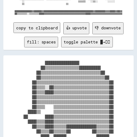
      ░░                                            ▒▒▒▒▒▒    ░░▒▒░░        ░░░░░░      

      ▒▒                                  ▒▒                                            

██████████████▓▓██████▓▓████████████████████████████████████████▓▓████████▓▓▓▓████▓▓██▓▓

copy to clipboard
👍 upvote
👎 downvote
fill: spaces
toggle palette ▓→✊🏽
          ████████████████                

        ██▒▒▒▒▒▒▒▒▒▒▒▒▒▒▒▒██████████      

      ██▒▒▒▒▒▒▒▒▒▒▒▒▒▒▒▒▒▒▒▒▒▒▒▒▒▒▒▒██    

      ██▒▒▒▒▒▒▒▒▒▒▒▒▒▒▒▒▒▒▒▒▒▒▒▒▒▒▒▒▒▒██  

    ██▒▒▒▒▒▒▒▒▒▒▒▒▒▒▒▒▒▒▒▒▒▒▒▒▒▒▒▒▒▒▒▒▒▒██

    ██▒▒▒▒░░██▒▒▒▒▒▒▒▒▒▒▒▒▒▒▒▒▒▒▒▒▒▒▒▒▒▒██

    ██▒▒▒▒████▒▒▒▒▒▒▒▒▒▒▒▒▒▒▒▒▒▒▒▒▒▒▒▒▒▒██

    ██▒▒▒▒▒▒▒▒▒▒▒▒▒▒▒▒▒▒▒▒▒▒▒▒▒▒▒▒▒▒▒▒▒▒██

    ██▒▒▒▒▒▒▒▒▒▒▒▒▒▒▒▒▒▒▒▒▒▒▒▒▒▒▒▒▒▒▒▒▒▒██

    ██▒▒▒▒    ▒▒▒▒▒▒▒▒▒▒▒▒▒▒▒▒▒▒▒▒▒▒▒▒▒▒██

  ████▒▒      ▒▒▒▒▒▒▒▒▒▒▒▒▒▒▒▒▒▒▒▒▒▒▒▒▒▒██

██        ████▒▒▒▒▒▒▒▒▒▒▒▒▒▒▒▒▒▒▒▒▒▒▒▒▒▒██

  ████▒▒▒▒████▒▒▒▒▒▒▒▒▒▒▒▒▒▒▒▒▒▒▒▒▒▒▒▒▒▒██

    ██▒▒▒▒████▒▒▒▒▒▒██████████████▒▒▒▒▒▒██

      ██▒▒▒▒██▒▒▒▒▒▒██          ██▒▒▒▒▒▒██
