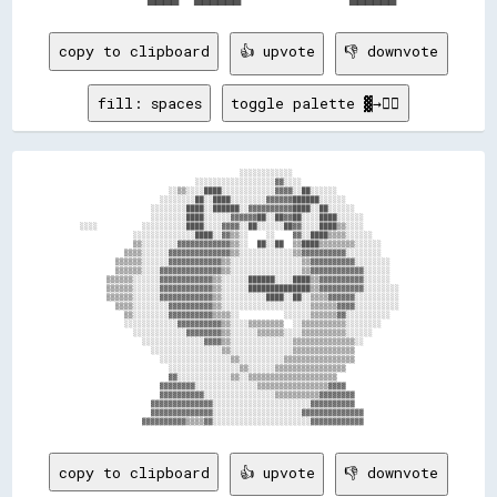
copy to clipboard
👍 upvote
👎 downvote
fill: spaces
toggle palette ▓→✊🏽
                                          ░░░░░░░░░░░░                                  

                                ░░░░░░░░░░░░░░░░░░▓▓░░░░                                

                          ░░▒▒░░░░████░░░░░░░░░░░░▓▓▓▓░░██░░░░░░                        

                        ░░░░░░░░██░░████░░░░░░░░▓▓▓▓▓▓██████░░░░░░                      

                      ░░░░░░░░████░░██████░░▓▓▓▓▓▓▓▓▓▓████░░██░░░░░░                    

                      ░░░░░░░░████░░░░░░▓▓▓▓▓▓██░░██▓▓██░░░░████░░░░░░                  

      ░░░░          ░░░░░░░░░░████░░░░▓▓▓▓░░██░░░░░░██▓▓░░░░████▒▒░░░░                  

                  ░░░░░░░░░░░░░░████░░▓▓▒▒░░    ░░    ▓▓░░████▒▒▒▒░░░░░░                

                  ▒▒░░░░░░░░▓▓▓▓▓▓▓▓▓▓▓▓▒▒░░  ██░░██  ▒▒████▒▒▒▒▒▒▒▒░░░░░░              

                ▒▒▒▒░░░░░░▓▓▓▓▓▓▓▓▓▓▓▓▓▓▒▒░░░░░░░░░░░░▒▒▓▓▓▓▓▓▓▓▓▓░░░░░░░░              

              ▒▒▒▒▒▒░░░░░░▓▓▓▓▓▓▓▓▓▓▓▓▒▒░░░░░░░░░░░░░░░░▒▒▓▓▓▓▓▓▓▓▓▓░░░░░░░░            

              ▒▒▒▒▒▒░░░░▓▓▓▓▓▓▓▓▓▓▓▓▓▓▒▒░░░░░░░░░░░░░░░░▒▒▓▓▓▓▓▓▓▓▓▓▓▓░░░░░░            

            ▒▒▒▒▒▒░░░░░░▓▓▓▓▓▓▓▓▓▓▓▓▒▒░░░░░░██████░░░░████▒▒▓▓▓▓▓▓▓▓▓▓░░░░░░            

            ▒▒▒▒▒▒░░░░░░▓▓▓▓▓▓▓▓▓▓▓▓▒▒░░░░░░██████████████▒▒▓▓▓▓▓▓▓▓▓▓░░░░░░░░          

            ▒▒▒▒▒▒░░░░░░▓▓▓▓▓▓▓▓▓▓▓▓▒▒░░░░░░░░░░████░░██░░▒▒▒▒▓▓▓▓▓▓░░░░░░░░░░          

              ▒▒▒▒░░░░░░░░▓▓▓▓▓▓▓▓▓▓▒▒░░░░░░░░░░░░░░░░░░░░▒▒▒▒▒▒▓▓▓▓░░░░░░░░░░          

                ▒▒░░░░░░░░▓▓▓▓▓▓▓▓▓▓▒▒▒▒░░          ░░░░░░▒▒▒▒▒▒▓▓░░░░░░░░░░            

                ░░░░░░░░░░░░▓▓▓▓▓▓▓▓▓▓▒▒░░░░▒▒▒▒▒▒▒▒  ░░▒▒▒▒▒▒▒▒▒▒░░░░░░░░              

                  ░░░░░░░░░░░░▓▓▓▓▓▓▓▓▒▒░░░░░░▒▒▒▒▒▒░░░░▒▒▒▒▒▒▒▒▒▒░░░░░░                

                    ░░░░░░░░░░░░░░▓▓▓▓▒▒░░░░░░░░░░░░░░▒▒▒▒▒▒▒▒▒▒▒▒▒▒░░                  

                      ░░░░░░░░░░░░░░░░▒▒░░░░░░░░░░░░░░▒▒▒▒▒▒▒▒▒▒▒▒▒▒                    

                        ░░░░░░░░░░░░░░░░▒▒░░░░░░░░░░▒▒▒▒▒▒▒▒▒▒▒▒▒▒▒▒                    

                          ░░░░░░░░░░░░░░░░▒▒░░░░░░▒▒▒▒▒▒▒▒▒▒▒▒▒▒▒▒                      

                          ▓▓░░░░░░░░░░░░▒▒░░▒▒▒▒▒▒▒▒▒▒▒▒▒▒▒▒▒▒▒▒                        

                        ▓▓▓▓▓▓▓▓░░░░░░░░░░░░░░▒▒▒▒▒▒▒▒▒▒▒▒▒▒▒▒▓▓▓▓                      

                        ▓▓▓▓▓▓▓▓▓▓░░░░░░░░░░░░░░░░▒▒▒▒▒▒▒▒▒▒▓▓▓▓▓▓▓▓                    

                      ▓▓▓▓▓▓▓▓▓▓▓▓▓▓░░░░░░░░░░░░░░░░░░░░░░▓▓▓▓▓▓▓▓▓▓                    

                      ▓▓▓▓▓▓▓▓▓▓▓▓▓▓░░░░░░░░░░░░░░░░░░░░▓▓▓▓▓▓▓▓▓▓▓▓▓▓                  

copy to clipboard
👍 upvote
👎 downvote