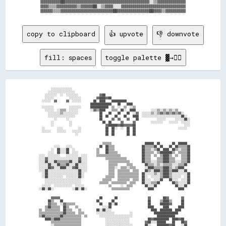
▓▓▓▓▓▓▓▓▓▓██▓▓▓▓▓▓▓▓▓▓▓▓▓▓▓▓▓▓▓▓▓▓▓▓▓▓▓▓▓▓▓▓▓▓▓▓▓▓▓▓▓▓░░▒▒▓▓▓▓▓▓▓▓▓▓▓▓▓▓

▓▓▓▓▒▒▒▒▓▓▓▓▓▓▓▓▓▓▒▒▓▓▓▓▓▓██░░▒▒▓▓▓▓░░░░▓▓▓▓▓▓▓▓▓▓▓▓▓▓▓▓▓▓▓▓▓▓▓▓▓▓▓▓▓▓▓▓

copy to clipboard
👍 upvote
👎 downvote
fill: spaces
toggle palette ▓→✊🏽
          ░░░░░░░░░░░░░░                                                                              

        ░░░░░░░░░░░░░░░░░░                                                                            

      ░░░░░░░░  ░░  ░░░░░░░░              ▓▓██                                                        

      ░░░░░░          ░░░░░░░░          ▓▓████▓▓██                                                    

    ░░░░░░  ▓▓      ▓▓  ░░░░░░        ██  ████    ██████████                                          

                                    ██████████████    ██    ████                                      

    ░░░░░░░░          ░░░░░░░░      ████████████  ▒▒  ░░  ▒▒  ░░▒▒                                    

      ░░░░░░  ░░▒▒▒▒  ░░░░░░        ░░▓▓▒▒████    ▒▒▒▒  ██░░  ████          ░░░░▒▒░░▒▒░░▒▒░░▒▒        

        ░░░░░░░░▒▒░░░░░░░░░░              ██    ██    ██    ██  ░░▓▓  ░░░░░░▒▒░░▒▒▓▓▒▒▓▓▒▒▓▓▒▒▓▓░░    

        ░░░░░░░░░░░░░░░░░░                ██  ██    ██    ██    ████  ░░░░░░░░░░░░░░░░░░░░░░░░░░██░░  

            ░░      ░░                    ██      ▓▓  ▓▓    ▓▓    ██            ░░░░░░      ░░░░░░██░░

          ░░          ░░                    ██  ██      ▓▓      ▓▓          ░░░░░░░░    ░░░░░░  ░░░░░░

          ░░          ░░                      ▓▓██████▓▓██▓▓▓▓▓▓██                                ░░░░

    ░░        ░░░░          ░░                ██  ██░░  ░░  ██  ██                            ░░░░░░  

    ░░░░░░    ░░░░░░    ░░░░░░                ██  ██        ██  ██                                    

                          ░░                  ██  ██        ██  ██                                    

                                            ▒▒▒▒▒▒                      ██████  ██        ██  ██████  

            ░░░░    ░░░░                  ██  ██▒▒▒▒                  ██▒▒▒▒▒▒██  ██    ██  ██▒▒▒▒▒▒██

          ░░  ██░░░░██  ░░              ▒▒    ██▒▒▒▒                  ██▒▒▒▒░░▒▒██  ████  ██▒▒░░▒▒▒▒██

        ░░░░  ██░░░░██  ░░░░            ▒▒    ██▒▒▒▒▒▒                ██▒▒▒▒▒▒  ▒▒████████▒▒  ▒▒▒▒▒▒██

  ░░░░  ░░░░░░░░    ░░░░░░░░  ░░░░      ▒▒▒▒▒▒▒▒▒▒▒▒▒▒▒▒              ██▒▒▒▒  ▒▒  ▒▒████▒▒  ▒▒  ▒▒▒▒██

  ░░░░▓▓░░░░░░░░░░░░░░░░░░░░▓▓░░░░            ▒▒▒▒▒▒▒▒▒▒▒▒▒▒          ██▒▒▒▒    ▒▒▒▒████▒▒▒▒    ▒▒▒▒██

  ░░░░██░░░░██▒▒▒▒▒▒▒▒██░░░░██░░░░              ▒▒▒▒▒▒▒▒▒▒▒▒▒▒        ██▒▒▒▒░░░░▒▒▒▒████▒▒▒▒░░░░▒▒▒▒██

  ░░░░░░██░░░░██▒▒▒▒██░░░░██░░░░░░              ▒▒▒▒▒▒      ▒▒▒▒        ██▒▒▒▒░░▒▒░░▒▒▒▒▒▒░░░░▒▒▒▒██  

  ░░░░░░██▓▓░░░░████░░░░▓▓██░░░░░░              ▒▒▒▒░░  ▒▒▒▒░░▒▒▒▒      ░░████▒▒▒▒▒▒████▒▒░░▒▒████    

  ░░░░██░░░░░░░░░░░░░░░░░░░░██░░░░              ▒▒▒▒  ▒▒▒▒▒▒▒▒  ▒▒▒▒    ██▒▒░░████▒▒████▒▒████░░░░██  

    ░░██░░░░░░░░░░░░░░░░░░░░██░░                ▒▒▒▒  ▒▒▒▒▒▒▒▒▒▒▒▒▒▒  ██░░░░░░▒▒░░▒▒████▒▒░░░░░░░░░░██

    ░░██░░░░░░░░░░  ░░░░░░░░██░░              ▒▒▒▒▒▒  ▒▒▒▒▒▒▒▒▒▒▒▒▒▒  ██░░  ░░░░░░▒▒████▒▒░░░░░░  ░░██

      ░░░░░░░░░░░░░░░░░░░░░░░░              ▒▒▒▒▒▒    ▒▒▒▒▒▒▒▒  ▒▒▒▒  ██░░░░  ░░░░██    ██░░░░  ░░░░██

      ░░░░░░░░░░░░░░░░░░░░░░░░            ▒▒▒▒▒▒  ▒▒▒▒▒▒▒▒▒▒  ▒▒▒▒    ██░░░░▒▒▒▒██        ██▒▒░░░░░░██

    ░░░░░░  ░░░░░░░░░░░░  ░░░░░░                ▒▒      ░░  ▒▒▒▒        ██░░░░██            ██░░░░██  

  ░░██░░██░░            ░░██░░██░░                ▒▒▒▒▒▒▒▒▒▒▒▒            ████                ████    

          ▓▓▓▓▓▓                          ██        ██                    ▓▓        ██▓▓        ▓▓    

        ██▒▒    ██                      ██        ██                      ██      ▒▒████▒▒      ██    

        ▓▓▒▒▒▒  ░░▓▓▒▒▒▒▒▒                ██    ██░░██                    ██      ██████▓▓      ██    

      ▒▒██▒▒▒▒▒▒  ██▒▒    ▒▒                ░░░░██                        ████      ████      ████    

  ▒▒  ▒▒▒▒▒▒▒▒▒▒  ██▒▒▒▒    ▒▒          ██░░██░░░░                          ████  ████████  ████      

  ▒▒▒▒▒▒▒▒▒▒▒▒▒▒▒▒██▒▒▒▒▒▒  ▒▒▒▒        ░░░░░░░░░░░░          ░░              ████████████████        

  ▒▒██▒▒▒▒▒▒▒▒▒▒██▒▒▒▒▒▒▒▒▒▒▒▒  ▒▒        ░░░░░░░░░░░░░░░░░░░░░░                ████████████          

      ████▒▒████▒▒▒▒▒▒▒▒▒▒▒▒▒▒                ░░░░░░░░░░░░░░░░            ██▓▓██████████  ████▓▓██    

          ▒▒▒▒▒▒▒▒▒▒▒▒▒▒▒▒▒▒▒▒                ░░░░░░░░░░░░░░░░          ▓▓██░░░░██████    ██    ██▓▓  

          ░░▒▒▒▒▒▒▒▒▒▒▒▒▒▒▒▒▒▒                ░░░░░░░░░░░░░░░░░░        ██░░    ████████▓▓██    ░░██  
