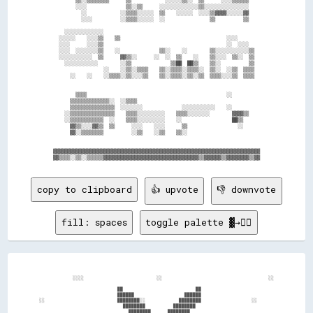
        ▒▒░░▒▒▒▒▒▒▒▒      ▒▒            ░░░░░░▒▒░░  ▒▒      ░░░░▒▒▒▒▒▒    

        ░░░░              ▒▒░░▒▒      ░░░░░░░░░░░░░░▒▒░░░░░░░░░░░░░░░░    

          ░░            ░░▒▒▒▒░░░░░░  ▒▒    ░░░░░░  ░░░░▒▒▓▓▓▓░░░░░░▓▓    

          ░░░░          ░░▒▒▒▒░░░░░░  ░░                ▒▒          ▒▒    

    ░░░░░░░░░░░░░░                                                        

  ░░░░░░    ░░░░▒▒    ▒▒                                      ░░░░        

  ░░░░      ░░░░▒▒                                            ░░  ░░░░    

  ░░░░  ░░░░░░░░▒▒    ░░              ▒▒░░    ░░        ▒▒░░░░░░░░░░░░▒▒  

  ░░░░░░░░░░░░  ▒▒      ▓▓▒▒░░      ░░  ░░  ▒▒    ░░    ▒▒░░░░  ▒▒░░  ▒▒  

    ░░░░░░░░░░░░        ░░▒▒              ▒▒██  ██▒▒    ▒▒░░          ▒▒  

                  ░░    ░░▒▒░░▒▒▒▒    ▒▒░░▒▒▒▒░░▒▒▒▒░░  ▒▒░░  ░░▒▒  ▒▒▒▒  

      ░░    ░░    ░░▒▒▒▒░░▒▒░░░░▒▒    ▒▒░░▒▒▒▒░░▒▒░░▒▒  ▒▒▒▒░░░░▒▒  ▒▒▒▒  

        ▒▒▒▒                                                  ░░          

      ▒▒▒▒▒▒▒▒▒▒▒▒▒▒░░  ░░▒▒▒▒                                            

      ▒▒▒▒▒▒▒▒▒▒▒▒▒▒▒▒  ░░░░░░░░              ░░░░░░░░░░░░    ░░          

    ░░▒▒▒▒▒▒▒▒▒▒▒▒▒▒▒▒    ▒▒▒▒░░░░░░░░░░    ▒▒▒▒░░░░░░░░        ▓▓▓▓▒▒    

    ░░▒▒▒▒▒▒▒▒▒▒▒▒  ░░    ▒▒▒▒░░░░░░░░░░    ░░                  ██▒▒      

      ▓▓▒▒░░░░▓▓▒▒  ▒▒      ░░░░    ░░░░      ▒▒                  ░░      

      ▓▓░░▒▒▒▒▒▒▒▒          ░░▒▒    ░░▒▒    ▒▒░░                          

▓▓▓▓▓▓▓▓▓▓▓▓▓▓▓▓▓▓▓▓▓▓▓▓▓▓▓▓▓▓▓▓▓▓▓▓▓▓▓▓▓▓▓▓▓▓▓▓▓▓▓▓▓▓▓▓▓▓▓▓▓▓▓▓▓▓▓▓▓▓▓▓▓▓

copy to clipboard
👍 upvote
👎 downvote
fill: spaces
toggle palette ▓→✊🏽
              ░░░░                          ░░                                      ░░  

                              ██                          ██                            

                              ██████                  ██████                            

  ░░                          ████████░░            ████████                  ░░        

                                ████████          ████████                              

                                  ████████      ████████                                
