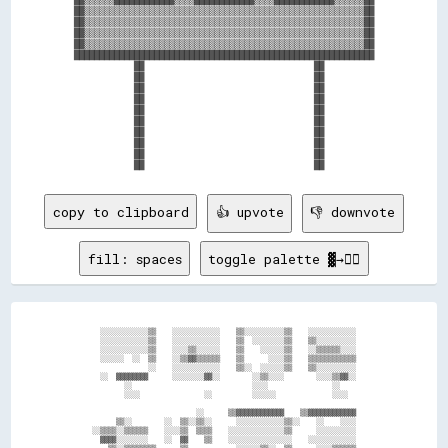
██▒▒▒▒▒▒▒▒▒▒▒▒▒▒▒▒▒▒▒▒▒▒▒▒▒▒▒▒▒▒▒▒▒▒▒▒▒▒▒▒▒▒▒▒▒▒▒▒▒▒▒▒▒▒▒▒██

██▒▒▒▒▒▒▒▒▒▒▒▒▒▒▒▒▒▒▒▒▒▒▒▒▒▒▒▒▒▒▒▒▒▒▒▒▒▒▒▒▒▒▒▒▒▒▒▒▒▒▒▒▒▒▒▒██

██▒▒▒▒▒▒▒▒▒▒▒▒▒▒▒▒▒▒▒▒▒▒▒▒▒▒▒▒▒▒▒▒▒▒▒▒▒▒▒▒▒▒▒▒▒▒▒▒▒▒▒▒▒▒▒▒██

██▒▒▒▒▒▒▒▒▒▒▒▒▒▒▒▒▒▒▒▒▒▒▒▒▒▒▒▒▒▒▒▒▒▒▒▒▒▒▒▒▒▒▒▒▒▒▒▒▒▒▒▒▒▒▒▒██

████████████████████████████████████████████████████████████

            ██                                  ██          

            ██                                  ██          

            ██                                  ██          

            ██                                  ██          

            ██                                  ██          

            ██                                  ██          

            ██                                  ██          

            ██                                  ██          

            ██                                  ██          

copy to clipboard
👍 upvote
👎 downvote
fill: spaces
toggle palette ▓→✊🏽
      ░░░░░░░░░░░░▒▒    ░░░░░░░░░░░░    ▒▒░░░░░░░░░░▒▒    ░░░░░░░░░░░░    

      ░░░░░░░░░░░░▒▒    ░░░░░░░░░░░░    ▒▒  ░░░░░░░░▒▒    ▒▒░░░░░░░░░░    

      ░░░░░░░░░░░░▒▒    ░░░░▒▒░░░░░░    ▒▒    ░░░░░░▒▒    ░░▒▒▒▒▒▒░░░░    

      ░░░░░░  ░░  ▒▒    ░░▒▒▓▓▒▒▒▒▒▒    ▒▒      ░░░░▒▒    ▒▒▒▒▒▒▒▒▒▒▒▒    

                  ░░    ░░░░░░░░░░░░    ▒▒░░  ░░░░░░▒▒    ▒▒░░░░░░░░░░    

      ░░  ▓▓▓▓▓▓▓▓      ░░░░░░░░▓▓░░        ░░▒▒░░░░        ░░░░▒▒▓▓░░    

            ░░                              ░░░░                ░░        

            ░░░░                ░░          ░░░░░░              ░░░░      

                              ░░      ▒▒▓▓▓▓▓▓▓▓▓▓▓▓    ▒▒▓▓▓▓▓▓▓▓▓▓▓▓    

          ▒▒░░        ░░  ▒▒░░▒▒░░      ░░░░░░░░░░░░▒▒░░    ░░    ░░░░    

    ░░▒▒▒▒░░▒▒▒▒▒▒    ░░░░▒▒  ▒▒▒▒    ░░░░░░░░░░░░░░▒▒      ░░░░░░░░░░    

      ▓▓▓▓░░░░░░░░    ░░  ▓▓    ▒▒    ░░░░░░░░░░░░░░░░    ░░░░░░░░░░░░    
