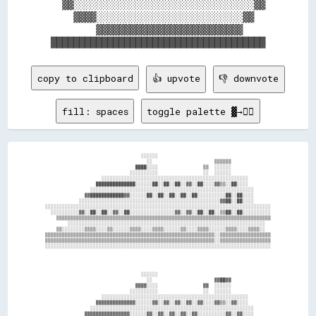
  ▓▓░░░░░░░░░░░░░░░░░░░░░░░░░░░░░░░░▓▓

    ▓▓▓▓░░░░░░░░░░░░░░░░░░░░░░░░░░▓▓  

        ▓▓▓▓▓▓▓▓▓▓▓▓▓▓▓▓▓▓▓▓▓▓▓▓▓▓    

copy to clipboard
👍 upvote
👎 downvote
fill: spaces
toggle palette ▓→✊🏽
                                    ░░░░░░                                          

                                      ░░                      ▒▒▒▒▒▒                

                                  ████░░░░                ▒▒  ░░░░░░                

                                ░░░░░░░░░░                ░░  ░░░░░░                

                      ░░░░░░░░░░░░░░░░░░░░░░░░░░░░░░░░░░░░░░░░░░░░░░░░░░░░          

                    ██████████████░░░░░░██░░██░░██░░▓▓░░██░░░░▓▓▒▒░░██░░░░          

                  ░░░░░░░░░░░░░░░░░░░░░░░░░░░░░░░░░░░░░░░░░░░░░░░░░░░░░░░░░░        

                ▓▓████████████▓▓░░░░░░██░░██░░██░░██░░██░░░░░░░░░░██░░██░░░░        

              ░░░░░░░░░░░░░░░░░░░░░░░░░░░░░░░░░░░░░░░░░░░░░░░░░░▓▓██░░██░░░░        

  ░░░░░░░░░░░░░░░░░░░░░░░░░░░░░░░░░░░░░░░░░░░░░░░░░░░░░░░░░░░░░░░░░░░░░░░░░░░░░░░░  

    ░░░░░░░░░░▓▓░░██░░██░░▓▓░░██░░░░░░░░░░░░░░░░▓▓░░▓▓░░██░░██░░▒▒██░░██░░░░░░░░░░  

      ▒▒▒▒▒▒▒▒▒▒▒▒▒▒▒▒▒▒▒▒▒▒▒▒▒▒▒▒▒▒▒▒▒▒▒▒▒▒▒▒▒▒▒▒▒▒▒▒▒▒▒▒▒▒▒▒▒▒▒▒▒▒▒▒▒▒▒▒▒▒▒▒▒▒▒▒  

          ░░░░░░░░░░░░░░░░░░░░░░░░░░░░░░░░░░░░░░░░░░░░░░░░░░░░░░░░░░░░░░░░░░░░░░    

      ▒▒░░░░░░░░▒▒▒▒░░░░▒▒░░░░░░▒▒▒▒░░░░▒▒▒▒░░░░░░▒▒░░░░▒▒▒▒░░░░░░▒▒▒▒░░░░▒▒▒▒░░    

  ▒▒▒▒▒▒▒▒▒▒▒▒▒▒▒▒▒▒▒▒▒▒▒▒▒▒▒▒▒▒▒▒▒▒▒▒▒▒▒▒▒▒▒▒▒▒▒▒▒▒▒▒▒▒▒▒▒▒▒▒░░▒▒▒▒▒▒▒▒▒▒▒▒▒▒▒▒▒▒  

  ▒▒▒▒▒▒▒▒▒▒▒▒▒▒▒▒▒▒▒▒▒▒▒▒▒▒▒▒▒▒▒▒▒▒▒▒▒▒▒▒▒▒▒▒▒▒▒▒▒▒▒▒▒▒▒▒▒▒▒▒░░▒▒▒▒▒▒▒▒▒▒▒▒▒▒▒▒▒▒  

  ░░░░░░░░░░░░░░░░░░░░░░░░░░░░░░░░░░░░░░░░░░░░░░░░░░░░░░░░░░░░░░░░░░░░░░░░░░░░░░░░  

                                    ░░░░░░                                          

                                      ░░                      ▓▓██▓▓                

                                  ▓▓▓▓░░░░                ▓▓  ░░░░░░                

                                ░░░░░░░░░░                ░░  ░░░░░░                

                      ░░░░░░░░░░░░░░░░░░░░░░░░░░░░░░░░░░░░░░░░░░░░░░░░░░░░          

                    ▓▓▓▓▓▓▓▓▓▓▓▓▓▓░░░░░░▓▓░░▓▓░░▓▓░░▓▓░░▓▓░░░░▓▓▒▒░░▓▓░░░░          

                  ░░░░░░░░░░░░░░░░░░░░░░░░░░░░░░░░░░░░░░░░░░░░░░░░░░░░░░░░░░        

                ▓▓▓▓▓▓▓▓▓▓▓▓▓▓▓▓░░░░░░▓▓░░▓▓░░▓▓░░▓▓░░▓▓░░░░░░░░░░▓▓░░▓▓░░░░        
