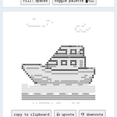
fill: spaces
toggle palette ▓→✊🏽
              ░░░░                                                                            

                                ░░░░                                                          

                                      ░░                                                      

      ░░                        ░░                                              ░░            

        ░░░░░░░░░░░░░░░░  ░░░░                                        ░░░░  ░░░░              

                                                                    ░░                ░░      

                                                                    ░░    ░░      ░░░░        

                                                                      ░░░░  ░░░░░░            

                                                  ▓▓▓▓▓▓▓▓▓▓████▓▓▓▓▓▓▒▒▓▓▒▒▓▓                

                                                ██░░░░░░░░░░░░░░░░░░░░░░░░░░▒▒██              

                                              ▓▓██████████░░░░██▓▓▓▓██░░░░██████              

                                            ██░░░░░░░░░░██░░░░██░░░░██░░▒▒▒▒░░██              

                                          ▓▓██▓▓▓▓▓▓▓▓▓▓██░░▒▒██▓▓▓▓██▒▒▒▒██▓▓██              

                                        ▓▓▒▒▒▒▒▒▒▒▒▒▒▒▒▒▒▒▒▒▒▒▒▒▒▒▒▒▒▒▒▒▒▒▒▒▒▒██              

                                      ▓▓████████████████████▓▓████████████████████            

                                    ██░░░░░░░░░░░░░░░░░░░░░░░░░░░░░░░░░░░░░░░░░░██            

                                  ██████████▓▓░░░░████████░░░░████████░░░░▒▒▒▒░░██            

                                ██░░░░░░░░░░██░░░░██░░░░██░░░░██░░░░██░░░░▒▒▒▒░░██            

▒▒██▓▓▓▓▓▓▓▓▓▓▓▓▓▓▓▓▓▓██▒▒    ▓▓██▓▓▓▓▓▓▓▓▓▓██░░░░██▓▓▓▓██░░░░██▓▓▓▓██░░░░▒▒▒▒░░██            

██░░░░░░░░░░░░░░░░░░░░░░▒▒▓▓▓▓▒▒▓▓▒▒▒▒▒▒▒▒▒▒░░░░░░░░░░░░░░░░░░░░░░▒▒▒▒░░░░▒▒▒▒░░██            

██▒▒░░▒▒▒▒▒▒▒▒▒▒▒▒▒▒▒▒░░░░░░░░▓▓██▓▓██░░░░░░░░░░░░░░░░░░░░░░░░░░░░░░░░░░████████████▓▓▒▒▓▓▒▒▒▒

  ██░░░░░░░░░░░░░░░░░░░░░░▒▒▒▒░░░░░░░░██████████████████████████████████░░░░░░░░░░░░░░░░░░░░██

    ▓▓░░░░░░░░░░░░░░░░░░░░░░░░▒▒▒▒▒▒▒▒░░░░░░░░░░░░░░░░░░░░░░░░░░░░░░░░░░▒▒▒▒▒▒▒▒▒▒▒▒▒▒▒▒▒▒▒▒██

      ██░░░░░░░░░░░░░░░░░░░░░░░░░░░░░░▒▒▒▒▒▒▒▒▒▒▒▒▒▒▒▒▒▒▒▒▒▒▒▒▒▒▒▒▒▒▒▒▒▒░░░░░░░░░░░░░░░░░░░░██

        ██░░▒▒░░▒▒▒▒▒▒▒▒▒▒░░░░░░░░░░░░░░░░░░░░░░░░░░░░░░░░░░░░░░░░░░░░░░░░░░░░░░▒▒▒▒░░░░░░██  

          ██▒▒▒▒░░░░░░░░░░▒▒▒▒▒▒▒▒░░░░░░░░░░░░░░░░░░░░░░░░░░░░░░░░░░░░░░░░░░▒▒▒▒▒▒░░░░▒▒▒▒██  

            ▓▓▒▒▒▒▒▒▒▒▒▒▒▒░░░░░░▒▒▒▒▒▒░░░░░░░░░░░░░░░░░░░░░░░░░░░░░░░░░░░░░░░░░░▒▒▒▒▒▒▒▒▓▓    

              ▓▓▒▒▒▒▒▒▒▒▒▒▒▒▒▒▒▒▒▒░░▒▒░░░░▒▒▒▒▒▒░░▒▒▒▒▒▒▒▒▒▒▒▒▒▒▒▒▒▒▒▒▒▒░░▒▒▒▒▒▒▒▒▒▒▒▒▒▒██    

                ████▒▒▒▒▒▒▒▒▒▒▒▒▒▒▒▒▒▒▒▒▒▒▒▒▒▒▒▒▒▒▒▒▒▒▒▒▒▒▒▒▒▒▒▒▒▒▒▒▒▒▒▒▒▒▒▒▒▒▒▒▒▒▒▒▒▒██      

░░░░░░░░        ░░░░░░░░▒▒▒▒▒▒▒▒░░░░░░░░▒▒▒▒▒▒▒▒░░░░░░░░▒▒▒▒▒▒▒▒░░░░░░░░▒▒▒▒▒▒░░░░░░░░        

░░░░░░░░  ░░░░░░░░░░░░░░░░░░░░░░░░░░░░░░░░░░░░░░░░░░░░░░░░░░░░░░░░░░░░░░░░░░░░░░░░░░░░░░░░░░░░

░░░░░░░░░░░░░░░░░░░░░░░░░░░░░░░░░░░░░░░░░░░░░░░░░░░░░░░░░░░░░░░░░░░░░░░░░░░░░░░░░░░░░░░░░░░░░░

░░░░░░░░░░░░░░░░░░░░░░░░░░░░░░░░░░░░░░░░░░░░░░░░░░░░░░░░░░░░░░░░░░░░░░░░░░░░░░░░░░░░░░░░░░░░░░

░░░░░░░░░░░░░░░░░░░░░░░░░░░░░░░░░░░░░░░░░░░░░░░░░░░░░░░░░░░░░░░░░░░░░░░░░░░░░░░░░░░░░░░░░░░░░░

▒▒▒▒▒▒▒▒░░    ░░▒▒▒▒▒▒▒▒░░░░  ░░▒▒▒▒▒▒▒▒░░      ▒▒▒▒▒▒▒▒░░░░    ▒▒▒▒▒▒▒▒░░  ░░▒▒▒▒▒▒▒▒        

▒▒▒▒▒▒▒▒▒▒▒▒▒▒▒▒▒▒▒▒▒▒▒▒▒▒▒▒▒▒▒▒▒▒▒▒▒▒▒▒▒▒▒▒▒▒▒▒▒▒▒▒▒▒▒▒▒▒▒▒▒▒▒▒▒▒▒▒▒▒▒▒▒▒▒▒▒▒▒▒▒▒▒▒▒▒▒▒▒▒▒▒▒▒

▒▒▒▒▒▒▒▒▒▒▒▒▒▒▒▒▒▒▒▒▒▒▒▒▒▒▒▒▒▒▒▒▒▒▒▒▒▒▒▒▒▒▒▒▒▒▒▒▒▒▒▒▒▒▒▒▒▒▒▒▒▒▒▒▒▒▒▒▒▒▒▒▒▒▒▒▒▒▒▒▒▒▒▒▒▒▒▒▒▒▒▒▒▒

▒▒▒▒▒▒▒▒▒▒▒▒▒▒▒▒▒▒▒▒▒▒▒▒▒▒▒▒▒▒▒▒▒▒▒▒▒▒▒▒▒▒▒▒▒▒▒▒▒▒▒▒▒▒▒▒▒▒▒▒▒▒▒▒▒▒▒▒▒▒▒▒▒▒▒▒▒▒▒▒▒▒▒▒▒▒▒▒▒▒▒▒▒▒

copy to clipboard
👍 upvote
👎 downvote