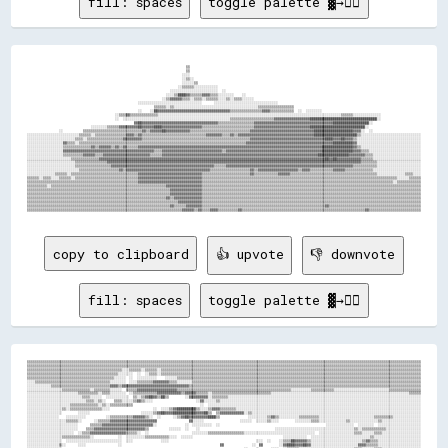
fill: spaces
toggle palette ▓→✊🏽
                                                                                ▒▒                                                                                                                    

                                                                                ▒▒                                                                                                                    

                                                                              ░░░░                                                                                                                    

                                                                              ░░▒▒░░                                                                                                                  

                                                                              ░░░░░░▒▒                                                                                                                

                                                                            ░░▒▒▒▒▒▒░░░░░░░░░░░░                                                                                                      

                                                                        ░░░░░░░░░░░░░░░░░░░░░░░░  ░░                                                                                                  

                                                                      ░░░░▒▒████▓▓▒▒▒▒▒▒▓▓▓▓▒▒▒▒░░░░░░░░    ░░                                                                                        

                                                                    ░░▒▒▓▓▓▓▓▓▒▒▒▒░░▒▒▒▒░░▒▒▒▒▒▒░░░░▒▒░░▒▒▒▒░░░░░░                                                                                    

                                                        ░░░░░░░░░░░░░░░░░░░░░░░░░░░░░░░░      ░░░░░░░░░░░░░░░░░░░░░░░░░░░░░░░░                                                                        

                                                                ▒▒▒▒▒▒░░▒▒░░░░░░░░░░░░░░░░░░░░░░░░░░░░░░░░░░░░░░░░░░▒▒▒▒▒▒▒▒▒▒▒▒▒▒▒▒▒▒                                                                

                                                        ░░    ░░██▓▓▓▓▓▓▓▓▓▓▓▓▓▓▓▓▓▓▓▓▓▓▓▓▓▓▓▓▓▓▓▓▓▓▓▓▒▒▒▒▒▒▒▒▒▒▒▒▒▒▒▒▓▓▓▓▒▒▒▒▒▒▒▒▒▒▒▒  ░░  ░░░░░░░░                                                  

                                            ░░▒▒▒▒▓▓▒▒▒▒▒▒▒▒▒▒▒▒▒▒░░░░░░░░░░░░░░░░░░░░░░░░░░░░░░░░░░░░░░░░░░░░░░░░░░░░░░░░░░░░░░░░░░░░░░░░░░░░░░░░░░░░░░░░░░░░▒▒▒▒▒▒░░░░░░░░░░░░░░                    

                                            ░░  ░░░░░░░░░░░░░░░░░░░░░░░░░░░░░░░░░░░░░░░░░░░░░░░░░░░░░░▒▒▒▒▒▒▒▒▒▒▒▒▒▒▒▒▒▒▒▒▒▒▓▓▓▓▓▓▓▓▓▓▓▓▓▓▓▓▓▓██████████████████████████████████░░                    

                                                      ▓▓██▓▓▓▓▓▓▓▓▓▓▓▓▓▓▓▓▓▓▓▓▓▓▓▓▓▓▓▓▓▓▓▓▓▓▓▓▓▓▒▒▒▒▒▒▒▒▒▒▒▒▒▒▒▒▒▒▓▓▓▓▓▓▓▓▓▓▓▓▓▓▓▓▓▓▓▓▓▓▓▓▓▓▓▓▓▓▓▓▓▓▓▓▓▓▓▓██████████████████░░                        

                                ░░░░░░░░▒▒▒▒▒▒▓▓▓▓▓▓▓▓▓▓██▓▓▓▓▓▓████▓▓▓▓▓▓▓▓▓▓▓▓▓▓▓▓▓▓▓▓▒▒▒▒▒▒▒▒▒▒▒▒▒▒▒▒▒▒▒▒▒▒▒▒▒▒▓▓▓▓▓▓▓▓▓▓▓▓▓▓▓▓▓▓▓▓▓▓▓▓▓▓▓▓████████████████████████████░░                          

                ░░          ▒▒▒▒▒▒▒▒▒▒▒▒▒▒▒▒▒▒▒▒▒▒▒▒▒▒▒▒▒▒▓▓▒▒▓▓▓▓▓▓██▓▓▓▓▓▓▓▓▓▓▓▓▒▒▒▒▒▒▒▒▒▒▒▒▒▒▒▒▒▒▒▒▒▒▒▒▒▒▒▒▒▒▓▓▓▓▓▓▓▓▓▓▓▓▓▓▓▓▓▓▓▓▓▓▓▓▓▓▓▓▓▓▓▓████████████████████▓▓▓▓░░  ░░                        

░░░░░░░░░░░░░░░░░░░░░░░░░░▒▒▒▒▒▒░░▒▒▒▒▒▒▒▒▒▒▒▒▒▒▒▒▓▓▓▓▒▒▓▓▒▒▒▒▒▒▒▒▒▒▒▒▒▒▒▒▒▒▒▒▒▒▒▒▒▒▒▒▒▒▒▒▓▓▓▓▓▓▓▓▒▒▒▒▓▓▒▒▓▓▓▓▓▓▓▓▓▓▓▓▓▓▓▓▓▓▓▓▓▓▓▓▓▓▓▓▓▓▓▓▓▓▓▓▓▓██████████████████████▒▒░░░░░░░░░░░░░░░░░░░░░░░░░░░░░░

░░░░░░░░░░░░░░░░░░░░░░░░▒▒▒▒░░▒▒▒▒▒▒▒▒▒▒▒▒▒▒▒▒▒▒▓▓▓▓▓▓▓▓▓▓▒▒▒▒▒▒▒▒▒▒▒▒▒▒▒▒▒▒▒▒▒▒▒▒▒▒▒▒▒▒▒▒▒▒▒▒▒▒▒▒▒▒▒▒▒▒▒▒▒▒▒▒▒▒▓▓▓▓▓▓▓▓▓▓▓▓▓▓▓▓▓▓▓▓▓▓▓▓▓▓▓▓▓▓▓▓▓▓▓▓▓▓████▓▓▓▓██▓▓▓▓▒▒░░░░░░░░░░░░░░░░░░░░░░░░░░░░░░░░

░░░░░░░░░░░░░░░░░░▓▓▒▒▒▒░░▒▒▒▒▒▒▒▒▒▒▒▒▒▒▒▒▒▒▒▒▒▒▒▒▒▒▒▒▒▒▒▒▒▒▒▒▒▒▒▒▒▒▒▒▒▒▒▒▒▒▒▒▒▒▒▒▒▒▒▒▒▒▒▒▒▒▒▒▒▒▒▒▒▒▒▒▒▒▒▒▒▒▒▒▓▓▓▓▓▓▓▓▓▓▓▓▓▓▓▓▓▓▓▓▓▓▓▓▓▓▓▓▓▓▓▓▓▓▓▓▓▓▓▓▓▓▓▓██████████▓▓░░░░░░░░░░░░░░░░░░░░░░░░░░░░░░░░

░░░░░░░░░░░░░░░░░░▒▒▒▒▒▒▒▒▒▒▒▒▒▒▓▓▒▒▓▓▓▓▓▓▒▒▓▓▒▒▓▓▒▒▒▒▒▒▓▓▓▓▓▓▓▓▓▓▓▓▓▓▓▓▓▓▓▓▓▓▓▓▓▓▓▓▓▓▓▓▓▓▓▓▓▓▓▓▓▓▓▓▓▓▓▓▓▓▓▓▓▓▓▓▓▓▓▓▓▓▓▓▓▓▓▓▓▓▓▓▓▓▓▓▓▓▓▓▓▓▓▓▓▓▓▓▓▓▓▓████████████████▓▓▒▒░░░░░░░░░░░░░░░░░░░░░░░░░░░░░░

░░░░░░░░░░░░░░░░░░▓▓▓▓▓▓▓▓▓▓▓▓▓▓▓▓▓▓▓▓▓▓▓▓▓▓▓▓▓▓▓▓▓▓▓▓▓▓▓▓▓▓▓▓▓▓▒▒▒▒▓▓▓▓▓▓▓▓▓▓▓▓▓▓▓▓▓▓▓▓▓▓▓▓▓▓▓▓▓▓▒▒▓▓▓▓▓▓▓▓▓▓▓▓▓▓▓▓▓▓▓▓▓▓▓▓▓▓▓▓▓▓▓▓▓▓▓▓▓▓▓▓▓▓▓▓▓▓▓▓████████████████▓▓▓▓▒▒▒▒░░░░░░░░░░░░░░░░░░░░░░░░░░

░░░░░░░░░░░░░░░░░░▒▒▒▒▒▒▒▒▒▒▓▓▓▓▓▓▒▒▒▒▓▓▓▓▓▓▓▓▓▓▓▓▓▓▓▓▓▓▓▓▓▓▓▓▒▒▒▒▒▒▓▓▓▓▓▓▓▓▓▓▓▓▓▓▓▓▓▓▓▓▓▓▓▓▓▓▓▓▓▓▓▓▓▓▓▓▓▓▓▓▓▓▓▓▓▓▓▓▓▓▓▓▓▓▓▓▓▓▓▓▓▓▓▓▓▓▓▓▓▓▓▓▓▓▓▓▓▓████████████████▓▓▓▓▓▓▓▓▒▒▒▒░░░░░░░░░░░░░░░░░░░░░░░░

░░░░░░░░░░░░░░░░░░░░░░▒▒▒▒▒▒▒▒▒▒▒▒▒▒▓▓▓▓▓▓▓▓▓▓▓▓▓▓▓▓▓▓▓▓▓▓▓▓▓▓▓▓▓▓▓▓▓▓▓▓▓▓▓▓▓▓▓▓▓▓▓▓▓▓▓▓▓▓▓▓▓▓▓▓▓▓▓▓▓▓▓▓▓▓▓▓▓▓▓▓▓▓▓▓▓▓▓▓▓▓▓▓▓▓▓▓▓▓▓▓▓▓▓▓▓▓▓▓▓▓▓▓▓▓▓▓▓▓██▓▓██▓▓▓▓▓▓▓▓▓▓▓▓▒▒▒▒▒▒░░░░░░░░░░░░░░░░░░░░░░░░

░░░░░░░░░░░░░░░░░░░░░░░░▒▒▒▒▒▒▒▒▒▒▒▒▒▒▒▒▓▓▓▓▓▓▓▓▓▓▓▓▓▓▓▓▓▓▓▓▓▓▓▓▓▓▓▓▓▓▓▓▓▓▓▓▓▓▓▓▓▓▓▓▓▓▓▓▓▓▓▓▓▓▓▓▓▓▓▓▓▓▓▓▓▓▓▓▓▓▓▓▓▓▓▓▓▓▓▓▓▓▓▓▓▓▓▓▓▓▓▓▓▓▓▓▓▓▓▓▓▓▓▓▓▓▓▓▓▓▓▓▓▓▓▓▓▓▓▓▓▓▓▓▓▓▓▓▒▒▒▒▒▒▒▒░░░░░░░░░░░░░░░░░░░░░░

░░░░░░░░░░░░░░░░░░░░░░░░▒▒▒▒▒▒▒▒▒▒▒▒▒▒▒▒▒▒▓▓▓▓▓▓▓▓▓▓▓▓▓▓▓▓▓▓▓▓▓▓▓▓▓▓▓▓▓▓▓▓▓▓▓▓▓▓▓▓▓▓▓▓▓▓▓▓▓▓▓▓▒▒▒▒▒▒▓▓▓▓▓▓▓▓▓▓▓▓▓▓▓▓▓▓▓▓▓▓▓▓▓▓▓▓▓▓▓▓▓▓▓▓▓▓▓▓▓▓▓▓▓▓▓▓▓▓▓▓▓▓▓▓▓▓▓▓▓▓▓▓▒▒▒▒▒▒▒▒▒▒▒▒░░░░░░░░░░░░░░░░░░░░░░

░░░░░░░░░░░░░░░░░░░░░░░░░░▒▒▒▒▒▒▒▒▒▒▒▒▒▒▒▒▒▒▒▒▓▓▒▒▓▓▓▓▓▓▓▓▓▓▓▓▓▓▓▓▓▓▓▓▓▓▓▓▓▓▓▓▓▓▓▓▓▓▓▓▓▓▓▓▓▓▒▒▒▒▒▒▒▒▒▒▒▒▒▒▒▒▒▒▒▒▓▓▒▒▓▓▓▓▓▓▓▓▓▓▓▓▓▓▓▓▓▓▓▓▒▒▓▓▓▓▒▒▒▒▒▒▒▒▒▒▒▒▓▓▓▓▓▓▒▒▒▒▒▒▒▒▒▒▒▒▒▒░░░░░░░░░░░░░░░░░░░░░░░░

░░░░░░░░░░░░░░▒▒▒▒▒▒░░▒▒▒▒▒▒▒▒▒▒▒▒▒▒▒▒▒▒▒▒▒▒▒▒▒▒▒▒▒▒▒▒▒▒▓▓▓▓▓▓▓▓▓▓▓▓▓▓▓▓▓▓▓▓▓▓▓▓▓▓▓▓▓▓▓▓▒▒▒▒▒▒▒▒▒▒▒▒▒▒▒▒▒▒▒▒▒▒▒▒▓▓▒▒▒▒▒▒▒▒▒▒▒▒▓▓▓▓▓▓▒▒▒▒▒▒▒▒▒▒▒▒▒▒▒▒▒▒▒▒▒▒▒▒▒▒▒▒▒▒▒▒▒▒▒▒▒▒▒▒▒▒▒▒░░░░░░░░░░░░░░▒▒▒▒░░░░

▒▒▒▒▒▒░░▒▒▒▒░░░░▒▒▒▒▒▒░░▒▒▒▒▒▒▒▒▒▒▒▒▒▒▒▒▒▒▒▒▒▒▒▒▒▒▒▒▒▒▒▒▓▓▓▓▓▓▓▓▓▓▓▓▓▓▓▓▓▓▓▓▓▓▓▓▓▓▓▓▓▓▓▓▒▒▒▒▒▒▒▒▒▒▒▒▒▒▒▒▒▒▒▒▒▒▒▒▒▒▒▒▒▒▒▒▒▒▒▒▒▒▒▒▒▒▒▒▒▒▒▒▒▒▒▒▒▒▒▒▒▒▒▒▒▒▒▒▒▒▒▒▒▒▒▒▒▒▒▒▒▒▒▒▒▒▒▒▒▒▒▒▒▒▒▒▒▒▒▒▒▒░░░░░░▒▒▒▒▒▒

▒▒▒▒▒▒▒▒▒▒▒▒▒▒▒▒▒▒▒▒▒▒▒▒▒▒▒▒▒▒▒▒▒▒▒▒▒▒▒▒▒▒▒▒▒▒▒▒▒▒▒▒▒▒▒▒▓▓▓▓▓▓▓▓▓▓▓▓▓▓▓▓▓▓▓▓▓▓▓▓▓▓▓▓▓▓▓▓▒▒▒▒▒▒▒▒▒▒▒▒▒▒▒▒▒▒▒▒▒▒▒▒▒▒▒▒▒▒▒▒▒▒▒▒▒▒▒▒▒▒▒▒▒▒▒▒▒▒▒▒▒▒▒▒▒▒▒▒▒▒▒▒▒▒▒▒▒▒▒▒▒▒▒▒▒▒▒▒▒▒▒▒▒▒▒▒▒▒▒▒▒▒▒▒░░▒▒▒▒▒▒▒▒▒▒▒▒

▒▒▒▒▒▒▒▒▒▒░░▒▒▒▒▒▒▒▒▒▒▒▒▒▒▒▒▒▒▒▒▒▒▒▒▒▒▒▒▒▒▒▒▒▒▒▒▒▒▒▒▒▒▒▒▒▒▒▒▒▒▒▒▒▒▒▒▒▒▓▓▓▓▓▓▓▓▓▓▓▓▓▓▓▓▓▓▒▒▒▒▒▒▒▒▒▒▒▒▒▒▒▒▒▒▒▒▒▒▒▒▒▒▒▒▒▒▒▒▒▒▒▒▒▒▒▒▒▒▒▒▒▒▒▒▒▒▒▒▒▒▒▒▒▒▒▒▒▒▒▒▒▒▒▒▒▒▒▒▒▒▒▒▒▒▒▒▒▒▒▒▒▒▒▒▒▒▒▒▒▒▒▒▒▒▒▒▒▒▒▒▒▒▒▒▒▒

▒▒▒▒▒▒▒▒▒▒▒▒▒▒▒▒▒▒▒▒▒▒▒▒▒▒▒▒▒▒▒▒▒▒▒▒▒▒▒▒▒▒▒▒▒▒▒▒▒▒▒▒▒▒▒▒▒▒▒▒▒▒▒▒▒▒▒▒▒▒▒▒▓▓▓▓▓▓▓▓▓▓▓▓▓▓▓▓▒▒▒▒▒▒▒▒▒▒▒▒▒▒▒▒▒▒▒▒▒▒▒▒▒▒▒▒▒▒▒▒▒▒▒▒▒▒▒▒▒▒▒▒▒▒▒▒▒▒▒▒▒▒▒▒▒▒▒▒▒▒▒▒▒▒▒▒▒▒▒▒▒▒▒▒▒▒▒▒▒▒▒▒▒▒▒▒▒▒▒▒▒▒▒▒▒▒▒▒▒▒▒▒▒▒▒▒▒▒

▒▒▒▒▒▒▒▒▒▒▒▒▒▒▒▒▒▒▒▒▒▒▒▒▒▒▒▒▒▒▒▒▒▒▒▒▒▒▒▒▒▒▒▒▒▒▒▒▒▒▒▒▒▒▒▒▒▒▒▒▒▒▒▒▒▒▒▒▒▒▒▒▓▓▓▓▓▓▓▓▓▓▓▓▓▓▓▓▒▒▒▒▒▒▒▒▒▒▒▒▒▒▒▒▒▒▒▒▒▒▒▒▒▒▒▒▒▒▒▒▒▒▒▒▒▒▒▒▒▒▒▒▒▒▒▒▒▒▒▒▒▒▒▒▒▒▒▒▒▒▒▒▒▒▒▒▒▒▒▒▒▒▒▒▒▒▒▒▒▒▒▒▒▒▒▒▒▒▒▒▒▒▒▒▒▒▒▒▒▒▒▒▒▒▒▒▒▒

▒▒▒▒▒▒▒▒▒▒▒▒▒▒▒▒▒▒▒▒▒▒▒▒▒▒▒▒▒▒▒▒▒▒▒▒▒▒▒▒▒▒▒▒▒▒▒▒▒▒▒▒▒▒▒▒▒▒▒▒▒▒▒▒▒▒▒▒▒▒▓▓▒▒▓▓▓▓▓▓▓▓▓▓▓▓▓▓▒▒▒▒▒▒▒▒▒▒▒▒▒▒▒▒▒▒▒▒▒▒▒▒▒▒▒▒▒▒▒▒▒▒▒▒▒▒▒▒▒▒▒▒▒▒▒▒▒▒▒▒▒▒▒▒▒▒▒▒▒▒▒▒▒▒▒▒▒▒▒▒▒▒▒▒▒▒▒▒▒▒▒▒▒▒▒▒▒▒▒▒▒▒▒▒▒▒▒▒▒▒▒▒▒▒▒▒▒▒

▒▒▒▒▒▒▒▒▒▒▒▒▒▒▒▒▒▒▒▒▒▒▒▒▒▒▒▒▒▒▒▒▒▒▒▒▒▒▒▒▒▒▒▒▒▒▒▒▒▒▒▒▒▒▒▒▒▒▒▒▒▒▒▒▒▒▒▒▒▒▒▒▒▒▒▒▓▓▓▓▓▓▓▓▓▓▓▓▒▒▒▒▒▒▒▒▒▒▒▒▒▒▒▒▒▒▒▒▒▒▒▒▒▒▒▒▒▒▒▒▒▒▒▒▒▒▒▒▒▒▒▒▒▒▒▒▒▒▒▒▒▒▒▒▒▒▒▒▒▒▒▒▒▒▒▒▒▒▒▒▒▒▒▒▒▒▒▒▒▒▒▒▒▒▒▒▒▒▒▒▒▒▒▒▒▒▒▒▒▒▒▒▒▒▒▒▒▒

▒▒▒▒▒▒▒▒▒▒▒▒▒▒▒▒▒▒▒▒▒▒▒▒▒▒▒▒▒▒▒▒▒▒▒▒▒▒▒▒▒▒▒▒▒▒▒▒▒▒▒▒▒▒▒▒▒▒▒▒▒▒▒▒▒▒▒▒▒▒▒▒▓▓▒▒▒▒▒▒▓▓▓▓▓▓▓▓▒▒▒▒▒▒▒▒▒▒▒▒▒▒▒▒▒▒▒▒▒▒▒▒▒▒▒▒▒▒▒▒▒▒▒▒▒▒▒▒▒▒▒▒▒▒▒▒▒▒▒▒▒▒▒▒▒▒▒▒▒▒▓▓▒▒▒▒▒▒▒▒▒▒▒▒▒▒▒▒▒▒▒▒▒▒▒▒▒▒▒▒▒▒▒▒▒▒▒▒▒▒▒▒▒▒▒▒▒▒

copy to clipboard
👍 upvote
👎 downvote
fill: spaces
toggle palette ▓→✊🏽
▒▒▒▒▒▒▒▒▒▒▒▒▒▒▒▒▒▒▒▒▒▒▒▒▒▒▒▒▒▒▒▒▒▒▒▒▒▒▒▒▒▒▒▒▒▒▒▒▒▒▒▒▒▒▒▒▒▒▒▒▒▒▒▒▒▒▒▒▒▒▒▒▒▒▒▒▒▒▒▒▒▒▒▒▒▒▒▒▒▒▒▒▒▒▒▒▒▒▒▒▒▒▒▒▒▒▒▒▒▒▒▒▒▒▒▒▒▒▒▒▒▒▒▒▒▒▒▒▒▒▒▒▒▒▒▒▒▒▒▒▒▒▒▒▒▒▒▒▒▒▒▒▒▒▒▒▒▒▒▒▒▒▒▒▒▒▒▒▒▒▒▒▒▒▒▒▒▒▒▒▒▒▒▒▒▒▒▒▒▒▒▒▒▒▒▒▒▒▒▒

▒▒▒▒▒▒▒▒▒▒▒▒▒▒▒▒▒▒▒▒▒▒▒▒▒▒▒▒▒▒▒▒▒▒▒▒▒▒▒▒▒▒▒▒▒▒▒▒▒▒▒▒▒▒▒▒▒▒▒▒▒▒▒▒▒▒▒▒▒▒▒▒▒▒▒▒▒▒▒▒▒▒▒▒▒▒▒▒▒▒▒▒▒▒▒▒▒▒▒▒▒▒▒▒▒▒▒▒▒▒▒▒▒▒▒▒▒▒▒▒▒▒▒▒▒▒▒▒▒▒▒▒▒▒▒▒▒▒▒▒▒▒▒▒▒▒▒▒▒▒▒▒▒▒▒▒▒▒▒▒▒▒▒▒▒▒▒▒▒▒▒▒▒▒▒▒▒▒▒▒▒▒▒▒▒▒▒▒▒▒▒▒▒▒▒▒▒▒▒▒

▒▒▒▒▒▒▒▒▒▒▒▒▒▒▒▒▒▒▒▒▒▒▒▒▒▒▒▒▒▒▒▒▒▒▒▒▒▒▒▒▒▒▒▒▒▒▒▒░░░░▒▒▒▒▒▒░░▒▒▒▒▒▒░░▒▒▒▒▒▒▒▒▒▒▒▒▒▒▒▒▒▒▒▒▒▒▒▒▒▒▒▒▒▒▒▒▒▒▒▒▒▒▒▒▒▒▒▒▒▒▒▒▒▒▒▒▒▒▒▒▒▒▒▒▒▒▒▒▒▒▒▒▒▒▒▒▒▒▒▒▒▒▒▒▒▒▒▒▒▒▒▒▒▒▒▒▒▒▒▒▒▒▒▒▒▒▒▒▒▒▒▒▒▒▒▒▒▒▒▒▒▒▒▒▒▒▒▒▒▒▒▒▒▒▒▒

▒▒▒▒▒▒▒▒▒▒▒▒▒▒▒▒▒▒▒▒▒▒▒▒▒▒▒▒▒▒▒▒▒▒▒▒▒▒▒▒▒▒▒▒▒▒░░░░░░░░  ░░  ░░▒▒▒▒░░▒▒▒▒▒▒▒▒▒▒▒▒▒▒▒▒▒▒▒▒▒▒▒▒▒▒▒▒▒▒▒▒▒▒▒▒▒▒▒▒▒▒▒▒▒▒▒▒▒▒▒▒▒▒▒▒▒▒▒▒▒▒▒▒▒▒▒▒▒▒▒▒▒▒▒▒▒▒▒▒▒▒▒▒▒▒▒▒▒▒▒▒▒▒▒▒▒▒▒▒▒▒▒▒▒▒▒▒▒▒▒▒▒▒▒▒▒▒▒▒▒▒▒▒▒▒▒▒▒▒▒▒

▒▒▒▒▒▒▒▒▒▒▒▒▒▒▒▒▒▒▒▒▒▒▒▒▒▒▒▒▒▒▒▒▒▒▒▒▒▒▒▒▒▒▒▒░░░░░░  ░░  ░░░░░░░░░░    ░░░░░░▒▒▒▒▒▒▒▒▒▒▒▒▒▒▒▒▒▒▒▒▒▒▒▒▒▒▒▒▒▒▒▒▒▒▒▒▒▒▒▒▒▒▒▒▒▒▒▒▒▒▒▒▒▒▒▒▒▒▒▒▒▒▒▒▒▒▒▒▒▒▒▒▒▒▒▒▒▒▒▒▒▒▒▒▒▒▒▒▒▒▒▒▒▒▒▒▒▒▒▒▒▒▒▒▒▒▒▒▒▒▒▒▒▒▒▒▒▒▒▒▒▒▒▒

░░░░▒▒▒▒▒▒▒▒▒▒▒▒▒▒▒▒▒▒▒▒▒▒▒▒▒▒▒▒▒▒▒▒▒▒▒▒▒▒░░░░░░░░  ░░░░▒▒▒▒▒▒▒▒▓▓▓▓▓▓▓▓▒▒▒▒░░░░░░░░▒▒▒▒▒▒▒▒▒▒▒▒▒▒▒▒▒▒▒▒▒▒▒▒▒▒▒▒▒▒▒▒▒▒▒▒▒▒▒▒▒▒▒▒▒▒▒▒▒▒▒▒▒▒▒▒▒▒▒▒▒▒▒▒▒▒▒▒▒▒▒▒▒▒▒▒▒▒▒▒▒▒▒▒▒▒▒▒▒▒▒▒▒▒▒▒▒▒▒▒▒▒▒▒▒▒▒▒▒▒▒▒▒▒▒▒

░░░░░░░░░░░░▒▒▒▒▒▒▒▒▒▒▒▒▒▒▒▒▒▒▒▒▒▒▒▒▒▒▒▒▒▒▓▓▓▓▒▒▓▓▓▓▓▓▓▓▓▓▓▓▓▓▓▓▓▓▓▓▓▓▓▓▓▓▓▓▓▓▓▓▓▓▒▒▒▒▒▒▒▒▒▒▒▒▒▒▒▒▒▒▒▒▒▒▒▒▒▒▒▒▒▒▒▒▒▒▒▒▒▒▒▒▒▒▒▒▒▒▒▒▒▒▒▒▒▒▒▒▒▒▒▒▒▒▒▒▒▒▒▒▒▒▒▒▒▒▒▒▒▒▒▒▒▒▒▒▒▒▒▒▒▒▒▒▒▒▒▒▒▒▒▒▒▒▒▒▒▒▒▒▒▒▒▒▒▒▒▒▒▒

░░░░░░░░░░░░░░░░░░▒▒▒▒▒▒▒▒▒▒▒▒▒▒░░▒▒▒▒▒▒▒▒░░░░░░  ▒▒▒▒▒▒▓▓▓▓▓▓▓▓▓▓▓▓▓▓▓▓▓▓▓▓▒▒▒▒▒▒▒▒▒▒▒▒▒▒▒▒▒▒▒▒▒▒▒▒▒▒▒▒▒▒▒▒▒▒▒▒▒▒▒▒▒▒▒▒▒▒▒▒▒▒▒▒▒▒▒▒▒▒░░░░░░░░░░▒▒▒▒▒▒▒▒▒▒▒▒░░░░░░░░░░░░░░░░░░░░░░░░░░░░▒▒▒▒▒▒▒▒▒▒▒▒▒▒▒▒

░░░░░░░░░░░░░░░░░░░░░░░░░░▒▒▒▒▒▒▒▒▒▒░░▒▒▒▒░░░░░░░░  ░░▒▒▒▒▒▒▒▒▒▒▒▒▓▓▓▓▓▓▓▓▓▓▓▓▒▒▓▓▓▓▓▓▒▒▒▒▒▒░░▒▒▒▒▒▒▒▒▒▒▒▒▒▒▒▒▒▒▒▒▒▒▒▒▒▒▒▒▒▒░░░░░░░░░░░░░░░░░░░░░░░░░░░░░░░░░░░░░░░░░░░░░░░░░░░░░░░░░░░░░░░░░░░░░░▒▒▒▒▒▒

░░░░░░░░░░░░░░░░░░░░░░░░░░░░▒▒▒▒░░░░░░  ░░░░░░░░░░░░  ▒▒░░▒▒▓▓██▓▓▒▒██▒▒        ░░▓▓▓▓▓▓▓▓▓▓░░▒▒▒▒▒▒▒▒░░░░░░░░░░░░░░░░░░░░░░░░░░░░░░░░░░░░░░░░░░░░░░░░░░░░░░░░░░░░░░░░░░░░░░░░░░░░░░░░░░░░░░░░░░░░░░░░░░

░░░░░░░░░░░░░░░░░░░░░░░░░░░░░░▒▒▒▒░░▒▒░░    ▒▒▒▒░░░░░░▒▒▓▓▒▒░░░░                      ░░▓▓░░░░░░▒▒░░░░░░░░░░░░░░░░░░░░░░░░░░░░░░░░░░░░░░░░░░░░░░░░░░░░░░░░░░░░░░░░░░░░░░░░░░░░░░░░░░░░░░░░░░░░░░░░░░░░░░

░░░░░░░░░░░░░░░░░░░░░░▒▒▒▒▒▒▒▒▒▒▒▒▒▒░░▒▒░░▒▒▒▒▒▒▒▒▒▒▒▒                                  ░░  ░░░░░░░░░░░░░░░░░░░░░░░░░░░░░░░░░░░░░░░░░░░░░░░░░░░░░░░░░░░░░░░░░░░░░░░░░░░░░░░░░░░░░░░░░░░░░░░░░░░░░░░░░░░░

░░░░░░░░░░░░░░░░░░▒▒░░▒▒▒▒▒▒▒▒▒▒▒▒▒▒▒▒░░░░                      ░░  ░░░░▒▒▓▓██████████▒▒░░░░▒▒▓▓▓▓▒▒▒▒▒▒▒▒░░░░░░░░░░░░░░░░░░░░░░░░░░░░░░░░░░░░░░░░░░░░░░░░░░░░░░░░░░░░░░░░░░░░░░░░░░░░░░░░░░░░░░░░░░░░░░

░░░░░░░░░░░░░░░░░░        ░░░░░░                          ░░░░░░▒▒▓▓██▓▓▓▓████████████▓▓▓▓██▒▒  ▒▒▓▓▓▓▓▓▓▓▓▓▓▓░░▒▒░░░░░░░░░░░░░░░░░░░░░░░░░░░░░░░░░░░░░░░░░░░░░░░░░░░░░░░░░░░░░░░░░░░░░░░░░░░░░░░░░░░░░░

░░░░░░░░░░░░░░░░    ░░░░░░░░░░          ░░▒▒▒▒▒▒▒▒▒▒▒▒▓▓▓▓▓▓▒▒░░  ░░      ░░▒▒▓▓██▓▓▓▓▓▓▓▓▓▓████▒▒              ░░░░░░░░░░▒▒▓▓▒▒░░░░░░░░░░▒▒▒▒▒▒▒▒▒▒░░░░░░░░░░░░░░░░░░░░░░░░░░░░▒▒▒▒▒▒▒▒▒▒░░░░░░░░░░░░░░

░░░░░░░░░░░░░░░░░░░░▒▒▒▒▒▒░░      ░░▒▒▒▒▒▒▓▓▓▓▓▓▓▓▓▓▓▓▓▓▓▓▓▓▓▓▓▓▓▓                ▓▓░░░░░░                  ░░░░░░  ░░░░░░▒▒░░░░        ░░░░░░░░▒▒▒▒░░░░░░░░░░░░░░▒▒░░░░░░░░░░░░░░▒▒░░░░░░░░░░░░░░░░░░░░

░░░░░░░░░░░░░░░░░░░░░░░░░░      ▒▒▒▒▒▒▓▓▓▓▓▓▓▓▓▓▓▓▓▓▓▓▓▓▓▓▓▓▓▓▓▓░░              ░░  ░░░░░░░░░░  ░░                                                      ░░░░░░░░░░░░░░  ░░░░░░░░  ░░░░░░░░░░░░░░░░░░░░░░

░░░░░░░░░░░░░░░░░░░░░░░░░░    ▒▒▒▒▓▓▓▓▓▓▓▓▓▓▓▓▓▓▓▓▓▓▓▓▓▓▓▓▓▓▒▒          ░░░░░░  ░░    ░░                                      ░░░░░░░░░░░░░░░░░░░░░░░░░░░░░░░░░░░░░░░░▒▒░░▒▒▒▒▒▒▒▒▒▒▒▒░░░░░░░░░░░░░░░░░░

░░░░░░░░░░░░░░░░░░░░░░░░  ░░▒▒▒▒▓▓▓▓▓▓▓▓▓▓▓▓▓▓▓▓▓▓▒▒▒▒▒▒░░  ░░                      ░░░░░░░░▒▒▒▒▒▒▒▒▒▒▒▒▒▒▒▒▒▒░░░░░░░░░░░░░░░░░░░░░░░░░░░░░░░░░░░░  ░░░░░░░░░░░░░░░░░░▒▒▒▒░░░░░░▒▒▒▒░░░░░░░░░░░░░░░░░░░░

░░░░░░░░░░░░░░░░░░▒▒▒▒▒▒▒▒▒▒▒▒▒▒░░            ░░  ░░░░░░░░░░▒▒▒▒▒▒▒▒▒▒▒▒░░░░  ░░░░░░                                              ░░░░░░░░░░░░  ░░░░░░░░░░░░░░░░░░░░░░░░░░░░░░▒▒░░░░░░░░░░░░░░░░░░░░░░░░

░░░░░░░░░░░░░░░░░░  ░░░░░░░░░░░░░░░░░░░░░░░░░░░░  ░░░░              ░░░░                                            ░░░░  ░░    ░░▒▒▒▒██▓▓▓▓▓▓▒▒░░░░░░░░░░░░░░░░░░░░░░░░░░▒▒▓▓▒▒▒▒░░░░░░░░░░░░░░░░░░░░░░

░░░░░░░░░░░░░░░░▒▒░░      ░░░░                ░░                                                  ▓▓              ░░  ▓▓        ░░▓▓████▓▓▓▓██▓▓░░░░░░░░░░░░░░░░░░░░░░░░▓▓▓▓▒▒▒▒▒▒░░░░░░░░░░░░░░░░░░░░░░
