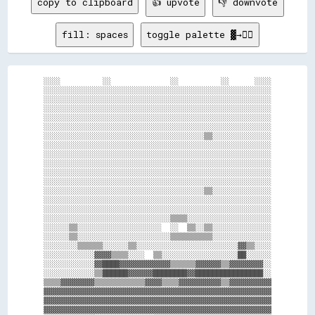
copy to clipboard
👍 upvote
👎 downvote
fill: spaces
toggle palette ▓→✊🏽
░░░░          ░░              ░░          ░░      ░░░░

░░░░░░░░░░░░░░░░░░░░░░░░░░░░░░░░░░░░░░░░░░░░░░░░░░░░░░

░░░░░░░░░░░░░░░░░░░░░░░░░░░░░░░░░░░░░░░░░░░░░░░░░░░░░░

░░░░░░░░░░░░░░░░░░░░░░░░░░░░░░░░░░░░░░░░░░░░░░░░░░░░░░

░░░░░░░░░░░░░░░░░░░░░░░░░░░░░░░░░░░░░░░░░░░░░░░░░░░░░░

░░░░░░░░░░░░░░░░░░░░░░░░░░░░░░░░░░░░░░░░░░░░░░░░░░░░░░

░░░░░░░░░░░░░░░░░░░░░░░░░░░░░░░░░░░░░░▒▒░░░░░░░░░░░░░░

░░░░░░░░░░░░░░░░░░░░░░░░░░░░░░░░░░░░░░░░░░░░░░░░░░░░░░

░░░░░░░░░░░░░░░░░░░░░░░░░░░░░░░░░░░░░░░░░░░░░░░░░░░░░░

░░░░░░░░░░░░░░░░░░░░░░░░░░░░░░░░░░░░░░░░░░░░░░░░░░░░░░

░░░░░░░░░░░░░░░░░░░░░░░░░░░░░░░░░░░░░░░░░░░░░░░░░░░░░░

░░░░░░░░░░░░░░░░░░░░░░░░░░░░░░░░░░░░░░░░░░░░░░░░░░░░░░

░░░░░░░░░░░░░░░░░░░░░░░░░░░░░░░░░░░░░░▒▒░░░░░░░░░░░░░░

░░░░░░░░░░░░░░░░░░░░░░░░░░░░░░░░░░░░░░░░░░░░░░░░░░░░░░

░░░░░░░░░░░░░░░░░░░░░░░░░░░░░░░░░░░░░░░░░░░░░░░░░░░░░░

░░░░░░░░░░░░░░░░░░░░░░░░░░░░░░▒▒▒▒░░░░░░░░░░░░░░░░░░░░

░░░░░░▒▒░░░░░░░░░░░░░░░░░░░░  ░░  ▒▒░░▒▒░░░░░░░░░░░░░░

░░░░░░▒▒░░░░░░░░░░░░░░░░░░░░░░▒▒▒▒▒▒▒▒▒▒░░░░░░░░░░░░░░

░░░░░░░░▒▒▒▒▒▒░░░░░░▒▒░░░░░░░░░░░░░░░░░░░░░░░░▓▓▒▒░░░░

░░░░░░░░░░░░▓▓▓▓▒▒▒▒░░░░  ▒▒░░░░░░░░░░░░░░░░░░██░░░░░░

░░░░░░░░░░░░▓▓████▓▓▓▓▓▓▓▓▓▓▓▓▒▒▒▒▒▒▓▓▓▓▓▓▒▒▓▓▓▓▓▓▓▓░░

░░░░░░░░░░░░▒▒██████▓▓▓▓▓▓████████▓▓████████████████░░

▒▒▒▒▓▓▓▓▓▓▓▓▒▒▒▒▒▒▒▒▒▒▒▒▓▓▓▓▒▒▒▒▓▓▓▓▓▓▓▓▓▓▒▒▓▓▓▓▓▓▓▓▓▓

▓▓▓▓▓▓▓▓▓▓▓▓▓▓▓▓▓▓▓▓▓▓▓▓▓▓▓▓▓▓▓▓▓▓▓▓▓▓▓▓▓▓▓▓▓▓▓▓▓▓▓▓▓▓

▓▓▓▓▓▓▓▓▓▓▓▓▓▓▓▓▓▓▓▓▓▓▓▓▓▓▓▓▓▓▓▓▓▓▓▓▓▓▓▓▓▓▓▓▓▓▓▓▓▓▓▓▓▓

▓▓▓▓▓▓▓▓▓▓▓▓▓▓▓▓▓▓▓▓▓▓▓▓▓▓▓▓▓▓▓▓▓▓▓▓▓▓▓▓▓▓▓▓▓▓▓▓▓▓▓▓▓▓
