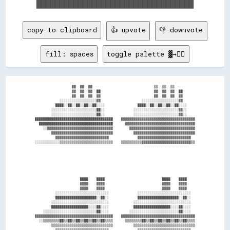
copy to clipboard
👍 upvote
👎 downvote
fill: spaces
toggle palette ▓→✊🏽
                    ▓▓  ▓▓  ▓▓                              ▒▒  ▒▒  ▒▒            

                    ▓▓  ▓▓  ▓▓  ██                          ▓▓  ▓▓  ▓▓  ██        

                    ▓▓  ▓▓  ▓▓  ▓▓                          ▓▓  ▓▓  ▓▓  ▓▓        

              ░░░░░░░░░░░░░░░░░░▓▓                    ░░░░░░░░░░░░░░░░░░▓▓        

            ████░░██░░██░░██░░██░░░░                ████░░██░░██░░██░░██░░░░      

          ░░░░░░░░░░░░░░░░░░░░░░██░░              ░░░░░░░░░░░░░░░░░░░░░░▓▓░░      

          ░░░░░░░░░░░░░░░░░░░░░░██░░              ░░░░░░░░░░░░░░░░░░░░░░▓▓░░      

  ██████████████████████████████████████    ▓▓▓▓▓▓▓▓▓▓▓▓▓▓▓▓▓▓▓▓▓▓▓▓▓▓▓▓▓▓▓▓▓▓▓▓  

    ████████████████████████████████████      ▓▓▓▓▓▓▓▓▓▓▓▓▓▓▓▓▓▓▓▓▓▓▓▓▓▓▓▓▓▓▓▓▓▓  

      ░░▓▓▓▓▓▓▓▓▓▓▓▓▓▓▓▓▓▓▓▓▓▓▓▓▓▓▓▓▓▓▓▓        ▓▓▓▓▓▓▓▓▓▓▓▓▓▓▓▓▓▓▓▓▓▓▓▓▓▓▓▓▓▓▓▓  

          ▓▓▓▓▓▓▓▓▓▓▓▓▓▓▓▓▓▓▓▓▓▓▓▓▓▓▓▓▓▓          ▓▓▓▓▓▓▓▓▓▓▓▓▓▓▓▓▓▓▓▓▓▓▓▓▓▓▓▓▓▓  

            ▓▓▓▓▓▓▓▓▓▓▓▓▓▓▓▓▓▓▓▓▓▓▓▓▓▓              ▓▓▓▓▓▓▓▓▓▓▓▓▓▓▓▓▓▓▓▓▓▓▓▓▓▓    

  ░░░░░░░░░░░░▒▒▒▒▒▒▒▒▒▒▒▒▒▒▒▒▒▒▒▒▒▒▒▒▒▒    ▒▒▒▒▒▒▒▒▒▒▓▓▓▓▓▓▓▓▓▓▓▓▓▓▓▓▓▓▓▓▓▓▓▓▒▒  

                        ████    ████                            ████    ████      

                        ▓▓▓▓    ▓▓▓▓                            ▓▓▓▓    ▓▓▓▓      

                        ▓▓▓▓    ▓▓▓▓                            ▓▓▓▓    ▓▓▓▓      

            ░░░░░░░░░░░░░░░░░░░░░░░░░░              ░░░░░░░░░░░░░░░░░░░░░░░░░░    

            ████████████████████░░██░░              ████████████████████░░██░░    

          ░░░░░░░░░░░░░░░░░░░░░░░░░░░░            ░░░░░░░░░░░░░░░░░░░░░░░░░░░░    

          ██████████████████░░░░██░░░░            ██████████████████░░░░██░░░░    

      ░░░░░░░░░░░░░░░░░░░░░░░░░░██░░░░          ░░░░░░░░░░░░░░░░░░░░░░░░██░░░░    

  ▓▓▓▓▓▓▓▓▓▓▓▓▓▓▓▓▓▓▓▓▓▓▓▓▓▓▓▓▓▓▓▓▓▓▓▓▓▓    ▓▓▓▓▓▓▓▓▓▓▓▓▓▓▓▓▓▓▓▓▓▓▓▓▓▓▓▓▓▓▓▓▓▓▓▓  

    ░░▒▒▒▒▒▒▒▒██▒▒██▒▒██▒▒██▒▒██▒▒██▒▒▒▒      ▒▒▒▒▒▒▒▒██▒▒██▒▒██▒▒██▒▒██▒▒██▒▒▒▒  

          ▒▒▒▒▒▒▒▒▒▒▒▒▒▒▒▒▒▒▒▒▒▒▒▒▒▒▒▒▒▒          ▒▒▒▒▒▒▒▒▒▒▒▒▒▒▒▒▒▒▒▒▒▒▒▒▒▒▒▒▒▒  

            ▒▒▒▒▒▒▒▒▒▒▒▒▒▒▒▒▒▒▒▒▒▒▒▒▒▒              ▒▒▒▒▒▒▒▒▒▒▒▒▒▒▒▒▒▒▒▒▒▒▒▒▒▒    
