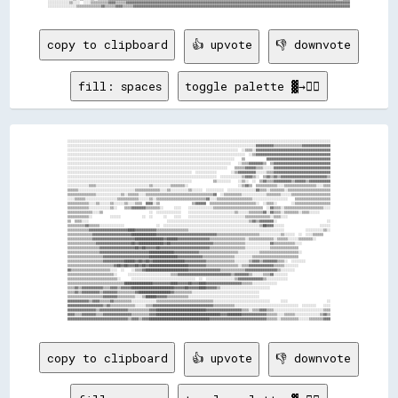
░░░░░░░░░░░░▒▒░░░░  ░░░░▒▒▒▒▒▒▒▒▒▒▓▓▓▓▒▒▒▒▒▒▓▓▓▓▓▓▓▓▓▓▓▓▓▓▓▓▓▓▓▓▓▓▓▓▓▓▓▓▓▓▓▓▓▓▓▓▓▓▓▓▓▓▓▓▓▓▓▓▓▓▓▓▓▓▓▓▓▓▓▓▓▓▓▓▓▓▓▓▓▓▓▓▓▓▓▓▓▓▓▓▓▓▓▓▓▓▓▓▓▓▓▓▓▓▓▓▓▓▓▓▓▓▓▓▓▓▓▓▓▓▓▓▓▓▓▓▓▓▓▓▓▓▓▓▓▓

copy to clipboard
👍 upvote
👎 downvote
fill: spaces
toggle palette ▓→✊🏽
░░░░░░░░░░░░░░░░░░░░░░░░░░░░░░░░░░░░░░░░░░░░░░░░░░░░░░░░░░░░░░░░░░░░░░░░░░░░░░░░░░░░░░░░░░░░░░░░░░░░░░░░░░░░░░░░░░░░░░░░░░░░░░░░░░░░░░░░░░░░░░░░░░░░

░░░░░░░░░░░░░░░░░░░░░░░░░░░░░░░░░░░░░░░░░░░░░░░░░░░░░░░░░░░░░░░░░░░░░░░░░░░░░░░░░░░░░░░░░░░░░░░░░░░░░░░░░░▓▓▓▓▓▓▓▓▓▓▒▒▒▒▒▒▒▒▒▒▒▒▒▒▒▒▓▓▓▓▓▓▓▓▓▓▓▓▓▓▓▓

░░░░░░░░░░░░░░░░░░░░░░░░░░░░░░░░░░░░░░░░░░░░░░░░░░░░░░░░░░░░░░░░░░░░░░░░░░░░░░░░░░░░░░░░░░░░░░░░  ░░▒▒▒▒░░▓▓▓▓▓▓▓▓▓▓▓▓▓▓▓▓▓▓▓▓▓▓▓▓▓▓▓▓▓▓▓▓▓▓▓▓▓▓▓▓▓▓

░░░░░░░░░░░░░░░░░░░░░░░░░░░░░░░░░░░░░░░░░░░░░░░░░░░░░░░░░░░░░░░░░░░░░░░░░░░░░░░░░░░░░░░░░░░░░░░░░░░░  ░░▒▒▓▓▓▓▓▓▓▓▓▓▓▓▓▓▓▓▓▓▓▓▓▓▓▓▓▓▓▓▓▓▓▓▓▓▓▓▓▓▓▓▓▓

░░░░░░░░░░░░░░░░░░░░░░░░░░░░░░░░░░░░░░░░░░░░░░░░░░░░░░░░░░░░░░░░░░░░░░░░░░░░░░░░░░░░░░░░░░░░░░    ▒▒            ▓▓▓▓▓▓▓▓▓▓▓▓▓▓▓▓▓▓▓▓▓▓▓▓▓▓▓▓▓▓▓▓▓▓▓▓

░░░░░░░░░░░░░░░░░░░░░░░░░░░░░░░░░░░░░░░░░░░░░░░░░░░░░░░░░░░░░░░░░░░░░░░░░░░░░░░░░░░░░░░░░░░░    ░░▒▒▒▒▓▓▓▓▓▓▓▓▒▒  ▒▒▓▓▓▓▓▓▓▓▓▓▓▓▓▓▓▓▓▓▓▓▓▓▓▓▓▓▓▓▓▓▓▓

░░░░░░░░░░░░░░░░░░░░░░░░░░░░░░░░░░░░░░░░░░░░░░░░░░░░░░░░░░░░░░░░░░░░░░░░░░░░░░░░░░░░░░░░░░    ▒▒▒▒▒▒▓▓▓▓▓▓▒▒▒▒░░░░░░▓▓▓▓▓▓▓▓▓▓▓▓▓▓▓▓▓▓▓▓▓▓▓▓▓▓▓▓▓▓▓▓

░░░░░░░░░░░░░░░░░░░░░░░░░░░░░░░░░░░░░░░░░░░░░░░░░░░░░░░░░░░░░░░░░░░░░░  ░░░░░░░░░░░░        ░░▒▒▓▓▓▓▓▓▓▓▓▓░░░░░░▒▒▒▒▓▓▓▓▓▓▓▓▓▓▓▓▓▓▓▓▓▓▓▓▓▓▓▓▓▓▓▓▓▓▓▓

░░░░░░░░░░░░░░░░░░░░░░░░░░░░░░░░░░░░░░░░░░░░░░░░░░░░░░░░░░░░░░░░░░░░░░░░░░░░░░░░░░░░  ░░░░░░░░░░░░▒▒▓▓▓▓▒▒░░  ▒▒▓▓▒▒▓▓▒▒▓▓▓▓▓▓▓▓▓▓▓▓▓▓▓▓▓▓▓▓▓▓▓▓▓▓▒▒

░░░░░░░░░░░░░░░░░░░░░░░░░░░░░░░░░░░░░░░░░░░░░░░░░░░░░░░░░░░░░░░░░░░░░░            ▒▒░░░░░░░░    ░░▒▒░░  ░░  ▒▒▓▓▒▒▒▒▓▓▓▓▓▓▓▓▓▓▒▒▓▓▓▓▓▓▒▒▓▓▓▓▓▓▓▓▓▓▓▓

░░░░░░░░░░░░▒▒▒▒░░░░░░░░░░░░░░░░░░░░░░░░░░░░░░▒▒░░░░░░░░░░▒▒▒▒▒▒▒▒░░                            ░░▒▒▓▓▒▒  ▒▒▒▒▒▒▒▒▒▒▒▒░░░░▒▒▒▒▒▒▒▒▒▒▒▒▒▒▒▒▒▒░░░░▒▒▒▒

▒▒▒▒▒▒░░░░░░░░░░░░░░░░░░░░░░░░░░░░░░░░▒▒▒▒▒▒▒▒▒▒▒▒▒▒░░░░▒▒░░░░░░░░░░▒▒░░░░░░  ░░░░░░░░░░  ░░░░░░░░░░░░░░░░▓▓▒▒▒▒░░▒▒▒▒▒▒▒▒░░▒▒▒▒▒▒▒▒▒▒▒▒▒▒▒▒▒▒▒▒▒▒▒▒

▒▒▒▒▒▒▒▒▒▒▒▒▒▒▒▒░░░░░░░░░░░░░░▒▒░░▒▒▒▒▒▒░░░░▒▒▒▒▒▒▒▒▒▒▒▒▒▒▒▒▒▒▒▒▒▒▒▒▒▒▒▒▒▒▒▒▒▒▒▒▒▒▓▓  ░░▒▒▒▒▒▒▒▒▒▒░░░░░░░░░░░░░░▒▒▒▒▒▒▒▒░░░░░░▒▒▒▒▒▒▒▒▒▒▒▒▒▒▒▒▒▒▒▒▒▒

░░░░▒▒▒▒▒▒░░░░░░░░░░░░░░░░░░▒▒▒▒▒▒▒▒▒▒▒▒░░░░░░▒▒░░▒▒▒▒▒▒▒▒▒▒▒▒▒▒▒▒▒▒▒▒▒▒▒▒▒▒▒▒▓▓░░░░▒▒▒▒▒▒▒▒▒▒▒▒▒▒▒▒▒▒▒▒░░░░░░░░░░░░░░░░░░░░    ▒▒▒▒▒▒▒▒▒▒▒▒▒▒▒▒▒▒▒▒

▒▒▒▒▒▒▒▒▒▒▒▒░░░░▒▒░░░░░░▒▒░░░░░░▒▒░░░░▒▒▒▒  ▓▓▓▓░░▒▒                  ▒▒▓▓▓▓▓▓  ▒▒▒▒▒▒▒▒▒▒▒▒▒▒▒▒▒▒▒▒▒▒▒▒▒▒░░  ░░▒▒▒▒░░        ░░▒▒▒▒▒▒▒▒▒▒▒▒▒▒▒▒▒▒▒▒

▒▒▒▒▒▒▒▒▒▒▒▒░░░░░░░░░░░░▒▒░░    ▒▒▒▒▓▓▓▓▓▓▓▓▒▒▒▒▒▒▒▒░░      ░░░░    ░░░░░░░░░░░░░░▒▒▒▒▒▒▒▒▒▒▒▒▒▒▒▒▒▒▒▒▒▒▒▒▒▒▒▒  ░░▓▓▒▒▒▒░░▒▒▒▒▒▒▒▒▒▒▒▒▒▒▒▒▒▒▒▒▒▒░░░░

▒▒▒▒▒▒▒▒▒▒▒▒▒▒░░░░▒▒                          ░░  ░░░░░░░░░░░░░░    ░░░░░░░░░░░░░░░░░░░░░░░░░░▒▒░░░░░░▒▒▒▒▒▒▒▒▓▓░░▓▓▒▒▒▒░░▒▒▒▒▒▒▒▒░░▒▒▒▒░░░░░░      

▒▒▒▒▒▒▒▒▒▒▒▒░░          ░░░░░░            ░░  ░░      ░░    ░░░░    ░░░░░░░░░░░░░░░░░░░░░░░░░░░░░░░░▒▒▒▒▒▒▒▒▒▒▒▒▒▒░░▒▒▒▒░░░░                        

▒▒  ▒▒▒▒░░░░                                            ░░░░░░░░░░░░░░░░░░░░░░░░░░░░░░░░░░░░░░░░░░░░░░▒▒▓▓▒▒▓▓▓▓▓▓▓▓░░                            ░░

▒▒▒▒▒▒▒▒▒▒▓▓▒▒▒▒▒▒░░░░░░░░░░░░░░                  ░░  ░░░░░░░░░░░░░░░░░░░░░░░░░░░░░░░░░░░░░░░░░░░░░░░░░░░░░░▒▒██▓▓▓▓░░░░░░                    ░░░░░░

▒▒▒▒▒▒▒▒▒▒▒▒▓▓▓▓▓▓▓▓▓▓▓▓▓▓▓▓▓▓▓▓▓▓████▓▓▓▓▓▓▓▓▓▓▓▓▒▒▒▒▒▒▒▒▒▒▒▒▒▒▒▒▒▒░░░░░░░░░░░░░░░░░░░░░░░░░░░░░░░░░░░░░░░░░░░░░░░░░░░░░░            ░░░░░░░░░░▒▒░░

▒▒▒▒▒▒▒▒▒▒▒▒▒▒▓▓▓▓▓▓▓▓▓▓▓▓▓▓▓▓▓▓▓▓▓▓██████████████▓▓▓▓▓▓▓▓▓▓▓▓▓▓▓▓▓▓▓▓▓▓▓▓▓▓▓▓▓▓▓▓▓▓▒▒▒▒▒▒▒▒▒▒▒▒▒▒▒▒▒▒▒▒▒▒▒▒░░░░░░░░░░░░▒▒░░░░░░  ░░  ░░░░▒▒▒▒▒▒    

▒▒▒▒▒▒▒▒▒▒▒▒▒▒▓▓▓▓▓▓▓▓▓▓▓▓▓▓▓▓▓▓▓▓▓▓▓▓████████████████▓▓██████▓▓▓▓▓▓▓▓▓▓▓▓▓▓▓▓▓▓▒▒▒▒▒▒▒▒▒▒▒▒▒▒▒▒▒▒▒▒░░▒▒▒▒▒▒▒▒▒▒▒▒▒▒░░▒▒▒▒▒▒░░░░░░▒▒▒▒▒▒▒▒░░        

▒▒▒▒▒▒▒▒▒▒▒▒▒▒▒▒▓▓▓▓▓▓▓▓▓▓▓▓▓▓▓▓▓▓▓▓██▓▓██████████████▓▓██▓▓▓▓▓▓▓▓▓▓▓▓▓▓▓▓▓▓▓▓▓▓▓▓▒▒▒▒▒▒▒▒▒▒▒▒▒▒▒▒▒▒░░░░░░░░░░░░░░▓▓▒▒▒▒▒▒▒▒▒▒▒▒░░░░                

▒▒▒▒▒▒▒▒▒▒▒▒▒▒▒▒▒▒▓▓▓▓▓▓▓▓▓▓▓▓▓▓▓▓▓▓▓▓██▓▓██▓▓▓▓▓▓██▓▓▓▓▓▓▓▓▓▓▓▓▓▓▓▓▓▓▓▓▓▓▓▓▓▓▓▓▒▒▒▒▒▒▒▒▒▒▒▒▒▒▒▒▒▒▒▒░░░░░░░░░░░░░░▒▒▒▒▒▒▒▒▒▒▒▒▒▒▒▒                  

▒▒▒▒▒▒▒▒▒▒▒▒▒▒▒▒▒▒▓▓▓▓▓▓▓▓▓▓▓▓▓▓▓▓▓▓▓▓▓▓▓▓▓▓▓▓██████████████▓▓▓▓▓▓▓▓▓▓▓▓▓▓▒▒▒▒▒▒▒▒▒▒▒▒▒▒▒▒▒▒▒▒▒▒░░░░░░░░░░░░▒▒▒▒▒▒▒▒▒▒▒▒▒▒▒▒▒▒▒▒▒▒░░                

▒▒▒▒▒▒▒▒▒▒▒▒▒▒▒▒▒▒▒▒▓▓▓▓▓▓▓▓▓▓▓▓▓▓▓▓▓▓▓▓▓▓▓▓▓▓████████████████▓▓▓▓▓▓▓▓▓▓▓▓▓▓▒▒▒▒▒▒▒▒▒▒▒▒▒▒▒▒▒▒░░░░░░░░░░▒▒▒▒▒▒▒▒▒▒▒▒▒▒▒▒▒▒▒▒▒▒▒▒▒▒                  

▒▒▒▒▒▒▒▒▒▒▒▒▒▒▒▒▒▒▒▒▓▓▓▓▓▓▓▓▓▓▓▓██████▓▓██▓▓██▓▓██████████████████▓▓▓▓▓▓▓▓▓▓▓▓▒▒▒▒▒▒▒▒▒▒▒▒▒▒▒▒░░░░░░░░▒▒▓▓▓▓▒▒▓▓▓▓▓▓▓▓▒▒▒▒░░  ░░░░░░░░              

▒▒▒▒▒▒▒▒▒▒▒▒▒▒▒▒▒▒▒▒▒▒▒▒▒▒▓▓██▓▓██▓▓▓▓██▓▓██▓▓██████████████████████▓▓▓▓▓▓▓▓▓▓▒▒▒▒▒▒▒▒▒▒▒▒▒▒▒▒▒▒░░▒▒▒▒▓▓▓▓▓▓▓▓▓▓▓▓▓▓▒▒▒▒▒▒░░░░░░░░                  

▓▓▒▒▒▒▒▒▒▒▒▒▒▒▒▒▒▒▒▒▒▒▒▒░░░░  ░░    ░░▒▒▒▒▓▓████████████████████████▓▓▓▓▓▓▓▓▓▓▓▓▓▓▓▓▓▓▒▒▒▒▒▒▒▒▒▒▒▒▒▒▓▓▓▓▓▓▓▓▓▓▓▓▓▓▓▓▓▓▒▒░░░░░░░░                    

▒▒▒▒▒▒▒▒▒▒▒▒▒▒▒▒▒▒▒▒▒▒▒▒▒▒░░      ░░░░░░░░░░░░░░░░░░░░░░░░▒▒▒▒▓▓▓▓▓▓▓▓▓▓▓▓▓▓▓▓▓▓▓▓▓▓▓▓▓▓▓▓▓▓▒▒▓▓▓▓▓▓▓▓▒▒░░░░░░▒▒▒▒▓▓░░░░░░░░                        

▒▒▒▒▒▒▒▒▒▒▒▒▒▒▒▒▒▒▒▒▒▒▒▒▒▒▒▒░░      ░░░░░░░░░░░░░░░░░░░░░░░░░░░░░░░░░░░░  ░░  ░░░░░░░░░░░░░░░░▒▒▓▓▓▓▓▓▓▓▓▓▓▓▓▓▒▒░░░░░░░░░░░░                        

▒▒▒▒▒▒▒▒▒▒▒▒▒▒▒▒▒▒▒▒▒▒▒▒▒▒▒▒▒▒▒▒████████████████▓▓▓▓▓▓▓▓▓▓████▓▓▓▓▓▓██▓▓▓▓████▓▓▓▓▓▓▓▓▓▓▓▓▓▓▓▓▓▓▓▓▒▒▒▒▒▒░░░░░░░░░░░░░░                              

▒▒▒▒▓▓▒▒▓▓▓▓▓▓▓▓▓▓▓▓▒▒▒▒▓▓▓▓▒▒▓▓▓▓▓▓████████████████████████▓▓▓▓▓▓██▓▓▓▓▓▓████▓▓▓▓▓▓▒▒░░░░░░░░░░░░░░░░░░░░░░░░░░░░                                  

▒▒▒▒▓▓▒▒▓▓▓▓▓▓▓▓▓▓▒▒▓▓▓▓▓▓▓▓▒▒▒▒▒▒▒▒▒▒▓▓██████████████████▓▓▒▒▒▒▒▒▒▒▒▒░░░░░░░░░░░░░░░░░░░░░░░░░░░░░░░░░░░░░░                                        

▒▒▒▒▒▒▒▒▒▒▒▒▒▒▒▒▒▒▒▒▓▓▓▓▓▓▓▓▒▒▒▒▒▒▒▒▒▒░░░░▒▒██████▓▓▓▓▓▓▒▒▒▒▒▒▒▒▒▒▒▒░░░░░░░░░░░░░░░░░░░░░░░░░░░░░░░░░░░░░░░░                                        

▓▓▓▓▓▓▓▓▓▓▓▓▒▒▓▓▓▓▒▒▒▒▒▒▓▓▒▒▒▒▒▒▒▒▒▒░░░░░░░░░░░░░░▒▒▒▒▒▒▒▒▒▒▒▒▒▒▒▒▒▒▒▒▒▒▒▒▒▒▒▒▒▒▒▒░░░░░░░░░░░░░░░░░░░░░░░░░░░░░░░░      ░░░░                      ░░

▓▓▓▓▓▓▓▓▓▓▓▓▓▓▓▓▓▓▓▓▒▒▓▓▒▒▒▒▒▒▒▒▒▒▒▒▒▒░░░░░░▒▒▒▒▓▓▓▓▓▓▓▓▓▓▓▓▓▓▓▓▓▓▓▓▓▓▓▓▓▓▓▓▓▓▓▓▓▓▒▒▒▒▒▒▒▒▒▒▒▒░░░░░░░░░░░░░░░░░░░░░░░░░░░░░░░░░░░░  ░░░░░░░░    ░░░░

▓▓▓▓▓▓▓▓▓▓▓▓▓▓▓▓▒▒▓▓▓▓▓▓▓▓▓▓▓▓▓▓▓▓▒▒▒▒▒▒▒▒▒▒▒▒▓▓▓▓████████████████████████████▓▓▓▓▓▓▓▓▓▓▓▓▓▓▓▓▓▓▓▓▒▒▒▒░░▒▒▒▒▓▓▓▓▒▒▒▒░░░░░░░░░░░░░░░░░░░░░░░░░░░░▒▒▒▒

▓▓▓▓▒▒▒▒▓▓▓▓▓▓▓▓▒▒▒▒▓▓▓▓▓▓▓▓▓▓▓▓▓▓▓▓▒▒▒▒▒▒▒▒▒▒▓▓▓▓████████████████████████████████████▓▓▓▓████████▓▓▓▓▓▓▓▓▓▓▓▓▓▓▒▒▒▒▒▒░░░░▒▒▒▒▒▒░░░░░░░░░░░░░░▒▒▓▓▒▒

copy to clipboard
👍 upvote
👎 downvote