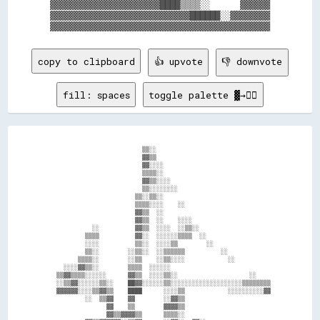
▓▓▓▓▓▓▓▓▓▓▓▓▓▓▓▓▓▓▓▓▓▓████▒▒▒▒░░      ▓▓▓▓▓▓

▓▓▓▓▓▓▓▓▓▓▓▓▓▓▓▓▓▓▓▓▓▓▓▓▓▓▓▓██████░░▓▓▓▓▓▓▓▓

copy to clipboard
👍 upvote
👎 downvote
fill: spaces
toggle palette ▓→✊🏽
                          ▒▒░░                                

                          ▓▓▒▒                                

                          ▓▓░░░░                              

                          ▒▒▒▒░░                              

                          ▓▓▒▒░░░░                            

                          ▒▒░░░░░░░░                          

                        ▒▒░░▒▒░░                              

                        ▒▒▒▒░░░░    ░░                        

                        ▓▓▒▒  ░░                              

                        ▓▓▒▒  ░░    ░░░░                      

            ░░          ▓▓▒▒  ░░░░  ░░▒▒░░                    

          ▒▒▒▒          ▓▓░░  ░░░░░░▒▒▒▒  ░░                  

          ░░░░          ▒▒░░  ░░░░▒▒        ░░                

          ▒▒░░        ░░▒▒░░  ░░▒▒▒▒▒▒          ░░            

        ▒▒▒▒░░        ░░▒▒    ░░▒▒░░░░            ░░          

    ░░░░▓▓▒▒░░        ▒▒▒▒  ░░░░░░                            

  ▒▒▓▓▒▒▒▒░░░░░░      ▓▓▒▒  ░░░░▒▒░░                    ░░    

  ░░▒▒▓▓░░░░░░▒▒░░    ██▓▓░░░░░░▒▒░░░░░░░░░░░░░░░░░░░░▒▒▒▒▒▒▒▒

  ▓▓▓▓▓▓░░░░▒▒▓▓▒▒    ████      ░░░░▒▒            ░░░░░░░░░░▓▓

          ░░  ▒▒▓▓    ▓▓        ░░▓▓▒▒                        

                ▓▓    ▒▒        ▓▓▓▓▒▒                        

                ▓▓▒▒▓▓▓▓▒▒      ▒▒▒▒░░                        
