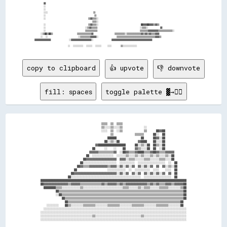
            ▓▓                                                                                                      

            ░░                                                                                                      

            ░░                                                                                                      

            ░░░░                              ▒▒                                                                    

            ░░                                ▒▒                                                                    

            ░░                            ▒▒▓▓▒▒▒▒░░                                                                

                                            ▒▒▒▒░░                                                                  

            ░░                            ▒▒▓▓▒▒▒▒░░                            ██▓▓▓▓██▓▓▓▓▒▒▓▓▒▒                  

            ░░                          ░░▒▒▓▓▒▒▒▒▒▒                            ░░▒▒▒▒░░        ▓▓                  

            ░░                          ▒▒▒▒▒▒▒▒▒▒▒▒                            ▒▒▒▒▒▒▒▒▓▓▓▓▓▓▓▓▓▓▒▒▒▒▒▒▒▒▒▒▒▒▒▒░░  

          ░░▒▒██▒▒██▒▒                ▒▒▒▒▒▒▒▒▒▒▒▒▒▒▓▓              ▒▒▒▒▒▒▒▒▒▒░░▒▒▒▒▒▒▒▒▒▒▒▒▒▒▓▓▒▒▓▓▒▒▓▓▒▒▒▒▓▓▓▓    

          ░░  ░░                    ░░▒▒▒▒▒▒▒▒▒▒▓▓▓▓▓▓░░            ▒▒▒▒▒▒▒▒▒▒▒▒▒▒▒▒▒▒▒▒▒▒▒▒▒▒▒▒▒▒▒▒▒▒▒▒▒▒▓▓▓▓▒▒    

      ▓▓▓▓▓▓▓▓▓▓▓▓▓▓▓▓            ░░▓▓▓▓▓▓▓▓▓▓▓▓▓▓▓▓▓▓▓▓░░            ▓▓▓▓▓▓▓▓▓▓▓▓▓▓▓▓▓▓▓▓▓▓▓▓▓▓▓▓▓▓▓▓▓▓▓▓▓▓▓▓      

copy to clipboard
👍 upvote
👎 downvote
fill: spaces
toggle palette ▓→✊🏽
                                        ▒▒▒▒  ▒▒  ▒▒▒▒                                          

                                        ▒▒░░░░▒▒░░░░▒▒              ░░                          

                                        ░░░░  ▒▒  ░░▒▒              ▒▒      ██▓▓██              

                                              ▒▒              ▒▒▒▒▒▒      ██░░  ██              

                                            ██████                ██      ██▓▓░░██              

                                          ██░░▒▒░░██            ▓▓████    ██░░░░██              

                                    ▓▓██████████████████      ██░░▒▒░░██  ██▒▒░░██              

                                  ██      ░░    ░░    ██      ▓▓▒▒░░░░██  ██  ░░██              

                                ▓▓▓▓▓▓▒▒▒▒▒▒▒▒▒▒▓▓  ░░██▓▓▒▒▒▒▓▓████▒▒▒▒▓▓██▓▓▒▒▒▒▓▓▓▓▓▓        

                              ██  ░░░░░░░░░░░░░░  ░░░░░░▒▒░░░░▒▒░░▒▒░░░░▒▒░░▒▒░░░░▒▒░░██        

                            ██▓▓▓▓▓▓▓▓▓▓▓▓▓▓▓▓▓▓▓▓  ▓▓▓▓░░▒▒▒▒░░░░░░▒▒▒▒░░░░░░▒▒▒▒░░░░██        

                          ██░░░░░░░░░░░░░░░░░░░░░░  ░░░░░░░░░░  ░░░░░░░░░░░░░░░░░░  ░░  ██      

                        ██▓▓▒▒▒▒▓▓▓▓▓▓▓▓▓▓▓▓▒▒▓▓▓▓░░▓▓░░▓▓░░▓▓  ▓▓░░▓▓░░▓▓  ▓▓  ▓▓░░▒▒░░██      

                      ██                    ░░░░░░░░░░░░  ░░  ░░░░░░░░░░  ░░░░    ░░░░  ██      

                    ██▓▓▓▓▓▓▓▓▓▓▓▓▓▓▓▓▓▓▓▓▓▓▓▓▓▓▓▓░░▓▓░░▓▓  ▓▓░░▓▓  ▓▓░░▓▓░░▓▓░░▓▓  ▓▓  ██      

                  ██░░░░░░░░░░░░░░░░░░░░░░░░░░░░░░░░░░░░░░░░░░░░░░  ░░░░░░░░░░░░░░░░░░  ██      

████████████████████████████████████████████████████████████████████████████████████████████████

██▓▓▓▓▓▓▓▓▓▓▓▓▓▓▓▓▒▒▓▓▓▓▓▓▒▒▒▒▒▒▒▒▒▒▒▒▒▒▓▓▒▒▓▓▓▓▓▓▒▒▓▓▒▒▓▓▓▓▓▓▓▓▓▓▓▓▓▓▒▒▓▓▒▒▓▓▒▒▒▒▓▓▓▓▒▒▓▓▓▓▓▓██

  ████████▒▒▒▒░░░░░░░░░░░░▒▒░░░░░░░░░░░░░░░░░░░░░░░░░░▒▒▒▒░░░░░░▒▒░░▒▒▒▒░░░░░░▒▒▒▒▒▒░░░░░░░░▒▒██

          ██▒▒▒▒▒▒▒▒▒▒▒▒▒▒▒▒▒▒▒▒▒▒▒▒▒▒▒▒▒▒▒▒▒▒▒▒▒▒▒▒▒▒▒▒▒▒▒▒▒▒▒▒▒▒▒▒▒▒▒▒▒▒▒▒▒▒▒▒▒▒▒▒▒▒▒▒▒▒▒▒▒▒██

          ░░██▒▒▒▒▒▒▒▒▒▒▒▒▒▒▒▒▒▒▒▒▒▒▒▒▒▒▒▒▒▒▒▒▒▒▒▒▒▒▒▒▒▒▒▒▒▒▒▒▒▒▒▒▒▒▒▒▒▒▒▒▒▒▒▒▒▒▒▒▒▒▒▒▒▒▒▒▒▒▒▒██

              ██▒▒▒▒▒▒▒▒▒▒▒▒▒▒▒▒▒▒▒▒▒▒▒▒▒▒▒▒▒▒▒▒▒▒▒▒▒▒▒▒▒▒▒▒▒▒▒▒▒▒▒▒▒▒▒▒▒▒▒▒▒▒▒▒▒▒▒▒▒▒▒▒▒▒▒▒▒▒██

                ██▒▒▒▒▒▒▒▒▒▒▒▒▒▒▒▒▒▒▒▒▒▒▒▒▒▒▒▒▒▒▒▒▒▒▒▒▒▒▒▒▒▒▒▒▒▒▒▒▒▒▒▒▒▒▒▒▒▒▒▒▒▒▒▒▒▒▒▒▒▒▒▒▒▒██  

    ░░░░░░░░    ██▒▒░░░░░░░░▒▒▒▒▒▒▒▒░░░░░░░░▒▒▒▒▒▒▒▒░░░░░░░░▒▒▒▒▒▒▒▒░░░░░░░░▒▒▒▒▒▒▒▒░░░░░░░░██  

  ░░░░░░░░░░░░░░░░░░░░░░░░░░░░░░░░░░░░░░░░░░░░░░░░░░░░░░░░░░░░░░░░░░░░░░░░░░░░░░░░░░░░░░░░░░░░░░

░░░░░░░░░░░░░░░░░░░░░░░░░░░░░░░░░░░░░░░░░░░░░░░░░░░░░░░░░░░░░░░░░░░░░░░░░░░░░░░░░░░░░░░░░░░░░░░░

░░░░░░░░░░░░░░░░░░░░░░░░░░░░░░░░░░▒▒░░░░░░░░░░░░░░░░░░░░░░░░░░░░░░▒▒░░░░░░░░░░░░░░░░░░░░░░░░░░░░
