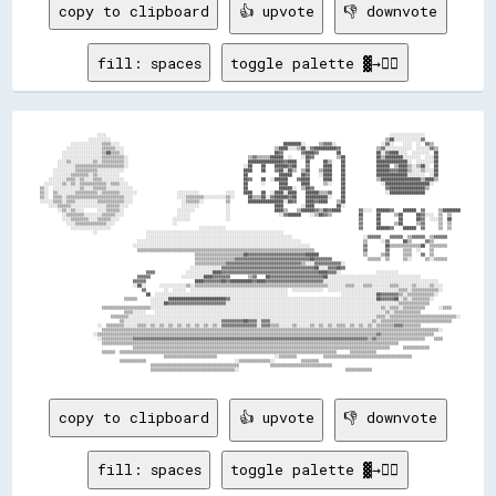
copy to clipboard
👍 upvote
👎 downvote
fill: spaces
toggle palette ▓→✊🏽
                                                                                                                                                                                                
                            ░░░░                                                                                                                                ░░░░░░░░░░░░░░░░                
                        ░░░░░░░░░░                                                                                                                            ▒▒██░░░░░░░░░░░░▓▓                
                ░░░░░░░░░░░░░░▒▒▒▒░░░░                                                                          ████████░░      ▒▒▓▓▓▓░░                    ░░▓▓░░    ░░░░  ░░  ▓▓▒▒            
              ░░░░░░░░░░░░░░░░▒▒▒▒▒▒░░░░                                                                    ▒▒████░░░░▒▒██░░▓▓██████████▓▓                ▒▒▓▓░░░░░░░░░░░░  ░░░░░░▓▓▒▒          
            ░░░░░░░░░░░░░░░░░░▒▒██▒▒▒▒░░                                                                    ██▓▓        ▓▓████▓▓        ██                ██░░▓▓████░░░░  ░░░░░░░░  ██          
            ░░░░░░░░░░░░░░░░░░▒▒▒▒▒▒▒▒▒▒░░                                                      ▒▒▓▓▒▒▒▒▒▒██████  ░░    ░░██▓▓          ▒▒██              ██▒▒████████░░░░░░░░  ░░░░██          
          ░░░░▒▒░░░░░░░░░░▒▒░░▒▒▒▒▒▒▒▒▒▒░░                                                      ████████████████▓▓████    ██      ██▒▒    ██              ██████████████░░  ░░░░░░░░██          
          ░░░░░░░░▒▒▒▒▒▒▒▒▒▒▒▒▒▒▒▒▒▒▒▒▒▒░░                                                    ░░██    ██    ██████▓▓██    ▓▓      ████    ██              ██████  ▒▒████▒▒░░▒▒██░░  ██          
        ░░░░░░░░░░▒▒▒▒▒▒▒▒▒▒░░░░░░░░░░░░                                                      ████    ██    ▓▓██░░██▒▒  ▒▒██    ▒▒████    ██              ██████▓▓▓▓████▒▒░░░░▒▒░░░░██          
        ░░░░░░░░▒▒▒▒▒▒▒▒░░▒▒░░░░░░░░░░                                                        ██              ██████    ██▓▓    ░░████    ██              ██████████████░░░░░░░░  ░░██          
      ░░░░░░░░▒▒▒▒░░▒▒░░░░▒▒▒▒░░░░░░░░░░                                                      ██▓▓    ██  ░░██████    ▓▓████      ████    ██              ▒▒██████████████████▒▒████▒▒          
    ░░░░░░░░▒▒░░▒▒░░▒▒▒▒▒▒▒▒▒▒▒▒░░▒▒▒▒░░░░                                                    ██      ░░      ████      ████      ▒▒░░    ██                ░░████████████████████░░            
  ▒▒░░  ░░░░░░░░░░░░▒▒░░░░▒▒▒▒▒▒░░░░░░░░░░░░                                                  ██              ██████░░  ▒▒██▓▓            ██                  ▓▓████████████████▒▒              
  ▒▒░░  ▒▒░░░░░░░░▒▒▒▒▒▒▒▒▒▒░░▒▒▒▒▒▒▒▒░░░░░░░░                  ░░░░░░░░░░            ░░░░    ████    ██  ░░████░░████    ██████▒▒▒▒▓▓    ██                  ░░████████████████                
  ▒▒░░  ▒▒▒▒░░▒▒▒▒▒▒▒▒▒▒▒▒▒▒▒▒▒▒▒▒▒▒▒▒▒▒░░░░                    ░░░░▒▒▒▒▒▒▒▒░░░░░░░░░░▒▒░░      ██▒▒▒▒██░░▓▓██████▓▓██    ██████████░░    ██                                                    
  ░░░░░░▒▒▒▒░░▒▒▒▒░░░░░░░░░░▒▒▒▒▒▒▒▒▒▒▒▒░░░░                      ░░▒▒▒▒▒▒░░          ▒▒        ████████████████░░██▓▓    ████▓▓████    ▒▒██                                                    
      ░░░░▒▒▒▒▒▒░░░░░░░░░░░░░░░░▒▒▒▒▒▒░░░░                        ░░░░░░░░            ░░                    ████        ░░████          ██░░                                                    
          ░░▒▒░░▒▒░░░░      ░░░░▒▒▒▒▒▒░░                        ░░░░░░░░              ░░                    ████▒▒    ▒▒██████▓▓▒▒██▓▓████        ▓▓░░░░  ██████▓▓    ██████  ▓▓      ▒▒████████
            ░░▒▒▒▒▒▒▒▒░░░░░░░░▒▒▒▒▒▒░░░░                        ░░░░░░                ░░                      ░░▓▓██████    ░░▒▒██▓▓▒▒            ██      ██      ▒▒██      ██▓▓░░░░  ▒▒  ▒▒    
            ░░░░▒▒▒▒▒▒▒▒░░░░▒▒▒▒▒▒░░░░                        ░░░░░░░░                ░░                                                          ▓▓      ██        ██      ██▓▓  ░░░░▒▒  ██    
              ░░░░▒▒▒▒▒▒▒▒▒▒▒▒▒▒░░░░                          ░░                                                                                  ▓▓      ██      ▒▒██      ▒▒▓▓      ▒▒  ▒▒    
                ░░░░░░░░░░░░░░░░░░                                        ░░░░░░░░░░░░                                                            ▓▓      ██████▓▓    ██████  ▓▓      ▒▒  ▒▒    
                          ░░                      ░░░░░░░░░░░░░░░░░░░░░░░░░░░░░░░░░░░░░░░░░░░░░░░░░░░░░░░░░░░░░░                                                                                
                                                  ░░░░░░░░░░░░░░░░░░░░░░░░░░░░░░░░░░░░░░░░░░░░░░░░░░░░░░░░░░░░░░░░░░                                ░░▓▓▓▓▓▓    ▓▓▓▓▓▓  ▒▒▓▓▓▓▓▓  ▒▒▓▓▓▓▓▓      
                                              ░░░░░░░░░░░░░░░░░░░░░░░░░░░░░░░░░░░░░░░░░░░░░░░░░░░░░░░░░░░░░░░░░░░░░░░░░░                            ▒▒      ░░▓▓      ██▒▒      ▓▓▒▒            
                                            ░░░░░░░░░░░░░░░░░░░░░░░░░░░░░░░░░░░░░░░░░░░░░░░░░░░░░░░░░░░░░░░░░░░░░░░░░░░░░░░░                        ▓▓        ██▒▒▒▒▒▒▒▒▒▒▒▒▒▒██  ▒▒▒▒▒▒▒▒      
                                              ▒▒▒▒▒▒▒▒▒▒▒▒▒▒▒▒▒▒▒▒▒▒▒▒▒▒▒▒▒▒▒▒▒▒▒▒▒▒▒▒▒▒▒▒▒▒▒▒▒▒▒▒▒▒▒▒▒▒▒▒▒▒▒▒▒▒▒▒▒▒▒▒▒▒▒▒▒▒▒▒                      ▓▓        ▓▓      ▒▒▒▒  ░░    ▒▒            
                                                                        ▒▒▒▒▒▒▒▒▒▒▒▒▒▒▒▒▒▒▒▒▒▒██▓▓▓▓▓▓▓▓▓▓▓▓▓▓▓▓▓▓▓▓▓▓▓▓▓▓██████                    ▒▒      ▒▒▓▓      ▒▒▒▒    ▓▓  ▒▒            
                                                                        ▒▒▒▒▒▒▒▒▒▒▒▒▒▒▒▒▒▒▓▓▓▓▓▓▓▓▓▓▓▓▓▓▓▓▓▓▓▓▓▓▓▓▓▓▓▓▓▓▓▓▓▓██▓▓▓▓▓▓▓▓                ▒▒▒▒▒▒  ▒▒      ▒▒░░      ▒▒░░▒▒▒▒▒▒      
                                                                        ▒▒▒▒▒▒▒▒▒▒▒▒▒▒▓▓▓▓▓▓▓▓▓▓▓▓▓▓▓▓▓▓▓▓▓▓▓▓▓▓▓▓▓▓▓▓▓▓▒▒░░░░▓▓▓▓▓▓▓▓▓▓▓▓░░                                                    
                                                                      ░░░░░░░░░░░░░░▓▓▓▓▓▓▓▓▓▓▓▓▓▓▓▓▓▓▓▓▓▓▓▓▓▓▓▓▓▓▓▓▓▓▓▓▓▓▓▓▓▓██░░░░▓▓▓▓██▓▓                                                    
                                                  ▓▓▓▓              ░░░░░░░░░░░░████▓▓▓▓▓▓▓▓▓▓▓▓▓▓▓▓▓▓▓▓▓▓▓▓▓▓▓▓▓▓▓▓▓▓▓▓▓▓▓▓▓▓▓▓████▓▓▓▓░░                ░░░░░░░░░░                            
                                              ▓▓▓▓▓▓              ░░░░░░░░░░████▓▓▓▓▓▓▓▓        ▒▒▓▓    ██▓▓▓▓▓▓▓▓▓▓▓▓▓▓▓▓▓▓▓▓▓▓▓▓██░░░░░░░░░░░░░░░░░░░░░░░░░░░░░░░░░░░░░░░░░░                  
                                            ▓▓▓▓▓▓                      ████▓▓▓▓▓▓▓▓██▓▓██████████▓▓████▓▓▓▓▓▓▓▓▓▓▓▓▓▓▓▓▓▓▓▓▓▓▓▓▓▓░░░░░░░░░░░░░░░░░░░░░░░░░░░░░░░░░░░░░░░░░░░░░░░░░░░░          
                                            ░░██░░      ░░░░░░░░░░░░▒▒░░▒▒▒▒▒▒▒▒▒▒▒▒▒▒▒▒▒▒▒▒▒▒▒▒▒▒▒▒▒▒▒▒▒▒▒▒▒▒▒▒▒▒▒▒▒▒▒▒▒▒▒▒▒▒▒▒▒▒▒▒░░░░░░░░▒▒▒▒░░░░▒▒▒▒░░░░░░░░▒▒▒▒░░░░░░▒▒░░░░░░▒▒░░░░        
                                                ▓▓        ░░  ░░░░░░  ░░░░░░░░░░░░░░░░░░░░░░░░░░░░░░░░░░░░░░░░░░░░  ░░░░░░░░░░░░░░  ░░░░░░░░░░░░░░░░░░░░░░░░░░░░░░░░▒▒▒▒░░▒▒▒▒▒▒▒▒▒▒▒▒░░        
                                                  ██  ░░░░░░░░░░░░░░░░░░░░░░░░░░░░░░░░░░░░░░░░░░░░░░░░░░░░░░░░░░░░                        ░░░░░░░░░░░░░░░░██▓▓▓▓▓▓▓▓▒▒░░▒▒▒▒▒▒▒▒▒▒▒▒░░          
                                        ▒▒▒▒▒▒      ░░░░░░░░██████████████████████████▓▓░░░░░░░░░░░░░░░░░░░░░░░░░░░░░░░░░░░░░░░░░░░░░░░░░░░░░░░░░░░░░░░░░░██▓▓▓▓▓▓██░░▒▒░░▒▒▒▒▒▒▒▒░░            
                                                    ░░░░░░██▓▓▓▓▓▓▓▓▓▓▓▓▓▓▓▓▓▓▓▓▓▓▓▓▓▓░░░░░░░░░░░░░░░░░░░░░░░░░░░░░░░░░░░░░░░░░░░░░░░░░░░░░░░░░░░░░░░░░░░░░░░░░░░░░░▒▒▒▒▒▒▒▒▒▒▒▒▒▒              
                              ▒▒▒▒▒▒▒▒▒▒▒▒▒▒▒▒▒▒▒▒▒▒░░░░░░░░░░░░░░░░░░░░░░░░░░░░░░░░░░░░░░░░░░░░░░░░░░░░░░░░░░░░░░░░░░░░░░░░░░░░░░░░░░░░░░░░░░░░░░░░░░░░░░░░▒▒░░▒▒▒▒░░▒▒▒▒▒▒▒▒▒▒      ░░▒▒▒▒    
                                        ▒▒▒▒░░░░░░    ░░░░░░░░░░░░░░░░░░░░░░░░░░░░░░░░░░░░░░░░░░░░░░░░░░░░░░░░░░░░░░░░░░░░░░░░░░░░░░░░░░░░░░░░░░░░░░░░░░░░░░░░▒▒░░▒▒▒▒▒▒▒▒▒▒▒▒                  
                                  ▒▒▒▒▒▒▒▒░░░░░░░░░░░░░░░░░░░░░░░░░░░░░░░░░░░░░░░░░░░░░░░░░░░░░░░░░░░░░░░░░░░░░░░░░░░░░░░░░░░░░░░░░░░░░░░░░░░░░░░░░░░░░░░░▒▒▒▒░░▒▒▒▒▒▒▒▒▒▒▒▒▒▒▒▒▒▒▒▒▒▒▒▒▒▒▒▒▒▒░░
                                      ▒▒░░░░░░░░░░░░░░░░░░░░░░░░░░░░░░░░░░░░░░░░░░░░▓▓▓▓▓▓▓▓▓▓██▓▓▓▓░░▓▓▓▓░░░░░░░░░░░░░░░░░░░░░░░░░░░░░░░░░░░░░░░░░░░░░░▒▒░░▒▒▒▒▒▒▒▒▒▒▒▒▒▒▒▒▒▒▒▒▒▒▒▒▒▒▒▒▒▒▒▒    
                            ░░  ▒▒▒▒▒▒▒▒░░░░░░▒▒▒▒░░▒▒░░▒▒░░▒▒░░▒▒░░▒▒░░▒▒░░▒▒░░▒▒░░▓▓▓▓▓▓▓▓▓▓▓▓▓▓▓▓░░▓▓▓▓▒▒▒▒░░░░░░▒▒░░░░░░▒▒░░▒▒░░▒▒░░▒▒▒▒░░▒▒░░▒▒░░▒▒░░▒▒▒▒▒▒▒▒▓▓▓▓▒▒▒▒▒▒▒▒                  
                              ▒▒▒▒▒▒▒▒▒▒▒▒▒▒▒▒▒▒▒▒▒▒▒▒▒▒▒▒▒▒▒▒▒▒▒▒▒▒▒▒▒▒▒▒▒▒▒▒▒▒▒▒▒▒▒▒▒▒▒▒▒▒▒▒▒▒▒▒▒▒▒▒▒▒▒▒▒▒▒▒▒▒▒▒▒▒▒▒▒▒▒▒▒▒▒▒▒▒▒▒▒▒▒▒▒▒▒▒▒▒▒▒▒▒▒▒▒▒▒▒▒▒▒▒▒▒▒▒▒▒▒▒▒▒▒▒▒▒▒▒▒▒▒▒▒▒▒▒▒▒▒▒░░        
                          ░░▒▒▒▒▒▒▒▒▒▒▒▒▒▒▒▒▒▒▒▒▒▒▒▒▒▒▒▒▒▒▒▒▒▒▒▒▒▒▒▒▒▒▒▒▒▒▒▒▒▒▒▒▒▒▒▒▒▒▒▒▒▒▒▒▒▒▒▒▒▒▒▒▒▒▒▒▒▒▒▒▒▒▒▒▒▒▒▒▒▒▒▒▒▒▒▒▒▒▒▒▒▒▒▒▒▒▒▒▒▒▒▒▒▒▒▒▒▒▒▒▒▒▒▒▒▒▓▓▒▒▒▒▒▒▒▒▒▒▒▒▒▒▒▒▒▒▒▒▒▒▒▒            
                            ░░▒▒▒▒▒▒▒▒▒▒▒▒▒▒▓▓▓▓▓▓▓▓▓▓▓▓▓▓▓▓▓▓▓▓▓▓▓▓▓▓▓▓▓▓▓▓▓▓▓▓▓▓▓▓▓▓▓▓▓▓▓▓▓▓▓▓▓▓▓▓▓▓▓▓▓▓▓▓▓▓▓▓▓▓▓▓▓▓▓▓▓▓▓▓▓▓▓▓▓▓▓▓▓▓▓▓▓▓▓▓▓▓▓▓▓▓▓▓▓▓▒▒▓▓▒▒▒▒▒▒▒▒▒▒▒▒▒▒▒▒▒▒▒▒▒▒    ▒▒▒▒        
                              ▒▒▒▒▒▒▒▒▒▒▒▒▒▒▒▒▒▒▒▒▒▒▒▒▒▒▒▒▒▒▒▒▒▒▒▒▒▒▒▒▒▒▒▒▒▒▒▒▒▒▒▒▒▒▒▒▒▒▒▒▒▒▒▒▒▒▒▒▒▒▒▒▒▒▒▒▒▒▒▒▒▒▒▒▒▒▒▒▒▒▒▒▒▒▒▒▒▒▒▒▒▒▒▒▒▒▒▒▒▒▒▒▒▒▒▒▒▒▒▒▒▒▒▒▒▒▒▒▒▒▒▒▒▒                            
                                            ▒▒▒▒▒▒▒▒▒▒▒▒▒▒▒▒▒▒▒▒▒▒▒▒▒▒▒▒▒▒▒▒▒▒▒▒▒▒▒▒▒▒▒▒▒▒▒▒▒▒▒▒▒▒▒▒▒▒▒▒▒▒▒▒▒▒▒▒▒▒▒▒▒▒▒▒▒▒▒▒▒▒▒▒▒▒▒▒▒▒▒▒▒▒▒▒▒▒▒▒▒▒▒▒▒▒▒▒▒▒▒▒▒▒▒▒      ▒▒▒▒▒▒▒▒▒▒▒▒              
                              ▒▒▒▒▒▒  ▒▒▒▒▒▒▒▒▒▒▒▒▒▒▒▒▒▒▒▒▒▒▒▒▒▒▒▒▒▒▒▒▒▒▒▒▒▒▒▒▒▒▒▒▒▒▒▒▒▒▒▒▒▒▒▒▒▒▒▒▒▒▒▒▒▒▒▒▒▒▒▒▒▒▒▒▒▒▒▒▒▒▒▒▒▒▒▒▒▒▒▒▒▒▒▒▒▒      ▒▒▒▒▒▒▒▒▒▒▒▒                                      
                                                          ▒▒▒▒▒▒▒▒▒▒▒▒▒▒▒▒▒▒▒▒▒▒▒▒                          ░░▒▒▒▒▒▒▒▒            ▒▒▒▒▒▒▒▒▒▒▒▒▒▒▒▒▒▒▒▒▒▒▒▒▒▒▒
copy to clipboard
👍 upvote
👎 downvote
fill: spaces
toggle palette ▓→✊🏽