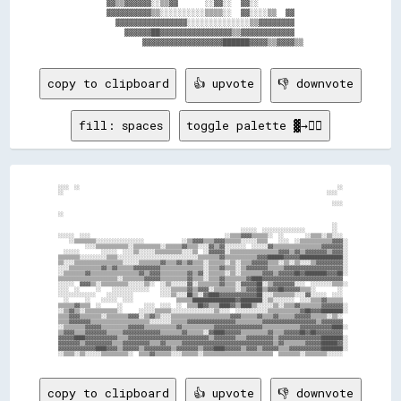
          ▓▓▒▒▓▓▓▓▓▓░░▒▒▓▓      ░░▓▓░░  ▓▓░░                  

          ▓▓▓▓▓▓▓▓▓▓▒▒░░░░░░░░░░▒▒▒▒░░  ▓▓░░░░▒▒  ▓▓          

            ▓▓▓▓▓▓▓▓▓▓▓▓▓▓▓▓░░░░░░░░░░░░░░▒▒▓▓▓▓▓▓▓▓          

              ▓▓▓▓▓▓██▓▓▓▓▓▓▓▓▓▓▓▓▓▓▓▓▒▒▓▓▓▓▓▓▓▓▓▓▓▓          

copy to clipboard
👍 upvote
👎 downvote
fill: spaces
toggle palette ▓→✊🏽
  ░░░░  ░░                                                                                                ░░  

  ░░                                                                                                  ░░░░    

                                                                                                        ░░░░  

  ░░                                                                                                          

                                                                                                        ░░    

                                                                      ░░░░░░  ░░░░░░░░░░░░░░░░          ░░    

  ░░░░░░  ░░░░                                                  ░░▒▒▒▒▓▓▓▓▒▒▒▒▒▒░░  ░░        ░░▒▒▒▒░░▒▒░░░░  

      ░░▒▒▒▒▒▒▒▒░░░░░░░░░░░░░░░░░░              ░░▒▒▓▓▓▓▒▒▒▒▓▓▓▓▒▒▒▒▒▒░░░░░░▒▒▒▒    ░░░░  ░░▒▒▒▒▒▒▒▒▒▒▒▒▓▓▓▓░░

            ░░░░▒▒▒▒▒▒▒▒▒▒▒▒░░▒▒▒▒▒▒▒▒▒▒░░▒▒▒▒▒▒▓▓▒▒▒▒░░░░▓▓▒▒▓▓░░░░░░░░  ░░░░░░▓▓▒▒▒▒▒▒▒▒▒▒▒▒▒▒▒▒▒▒▓▓▓▓▓▓▓▓░░

    ░░░░░░        ░░░░░░  ░░░░▒▒░░░░░░▒▒▒▒▒▒▒▒▒▒░░░░▒▒  ░░▓▓▓▓▓▓░░▒▒▒▒▒▒▒▒▒▒▒▒▒▒▒▒▒▒▓▓▓▓▒▒▓▓▒▒▓▓▓▓▓▓▓▓▒▒▓▓▓▓░░

  ▒▒▒▒▒▒▒▒░░░░░░░░░░▒▒▒▒░░░░░░░░░░░░░░░░░░░░░░░░░░░░░░▒▒▒▒▒▒▒▒▓▓▒▒▒▒▒▒▒▒▒▒▒▒▓▓▓▓██████▓▓▓▓▓▓████████████████░░

  ▒▒░░░░▒▒▒▒▒▒▒▒▒▒▒▒▒▒▒▒▒▒░░░░░░▒▒▒▒▒▒▒▒▓▓▒▒▒▒▓▓▒▒▓▓▒▒▒▒░░▒▒▒▒▒▒░░▒▒░░▒▒▒▒▓▓▓▓▓▓▒▒▒▒░░▒▒░░▒▒░░░░▒▒▓▓▓▓▓▓▓▓▓▓░░

  ░░░░▒▒▒▒▒▒▒▒▒▒▒▒▓▓▒▒▓▓▒▒▒▒▒▒▓▓▓▓▓▓▓▓▓▓▒▒▒▒▒▒▒▒▒▒▒▒▒▒▒▒░░▒▒▒▒▓▓▒▒▒▒░░▒▒▓▓▓▓▓▓▓▓▒▒▒▒▒▒▓▓▓▓▓▓▓▓▓▓▓▓▓▓▓▓▓▓▓▓▓▓░░

  ░░▒▒▒▒▒▒▒▒▓▓▒▒▒▒▒▒▒▒▒▒▒▒▒▒▒▒▒▒▓▓▒▒▓▓▓▓▒▒▒▒▒▒▒▒▒▒▓▓▒▒▓▓░░▒▒▒▒▒▒░░▒▒░░▒▒▒▒▒▒▒▒▓▓▓▓▒▒▓▓▓▓▓▓██▓▓████████▓▓▓▓██░░

  ▒▒▒▒▒▒▒▒▒▒▒▒▒▒▒▒▒▒▒▒▒▒░░▒▒▒▒▒▒▒▒▓▓▓▓▓▓▒▒▒▒▒▒▒▒▒▒▓▓▒▒▒▒░░▒▒▒▒▓▓▒▒▒▒▒▒▒▒▓▓████▓▓▓▓▓▓▓▓▓▓▓▓▓▓▓▓▓▓▓▓▓▓▓▓▓▓▓▓▓▓  

  ░░░░░░  ▓▓▓▓▒▒░░▒▒▒▒▒▒▒▒▒▒░░░░░░▒▒░░  ░░▒▒░░░░░░▓▓░░▒▒▒▒▒▒▒▒▓▓▒▒▒▒░░▓▓▓▓▓▓██░░▒▒▓▓▓▓▓▓▓▓░░░░  ░░░░░░░░▒▒▒▒░░

  ░░░░  ░░      ░░    ░░░░░░░░░░░░░░    ░░░░▒▒▒▒▒▒▓▓▒▒▓▓▓▓░░▒▒▒▒▒▒▒▒░░▒▒▓▓▓▓██▒▒▓▓▓▓██▓▓▓▓▓▓▒▒▒▒░░        ░░  

  ░░░░░░░░░░░░░░    ░░░░░░░░░░          ░░░░▒▒░░░░██▒▒░░▓▓████▓▓▓▓▓▓▓▓▓▓▓▓▓▓██░░░░▒▒▒▒▒▒▒▒░░░░▓▓░░░░░░  ░░░░  

    ░░      ░░    ░░░░░░  ░░░░                ▒▒▒▒▒▒████████████████▓▓████████░░▒▒░░░░░░░░  ░░░░▒▒▒▒▓▓▒▒▒▒▒▒  

  ▒▒▒▒▒▒▓▓▒▒▒▒  ░░      ░░        ░░░░  ░░░░  ░░  ▒▒▒▒██▓▓▒▒▒▒████▓▓▒▒████▒▒░░░░░░▒▒░░▒▒▒▒▓▓▒▒▒▒▒▒▒▒▓▓▓▓▓▓▓▓░░

  ░░▒▒▓▓▒▒░░▒▒▒▒▒▒▒▒▒▒▒▒░░      ░░░░░░▒▒▒▒▒▒░░░░░░░░░░░░░░░░▒▒░░░░  ░░░░░░░░░░░░▒▒▒▒▒▒▒▒▒▒▒▒▓▓██▓▓▓▓████████░░

  ▒▒▒▒▓▓▓▓▒▒▒▒▒▒▒▒░░▒▒▒▒▒▒▒▒▓▓▓▓░░▒▒▓▓▒▒░░░░▒▒▒▒▒▒▒▒▒▒▒▒▒▒▒▒▒▒▒▒▒▒▓▓▓▓▒▒▒▒▒▒▓▓▒▒▒▒▓▓▒▒▒▒▒▒▓▓▓▓▓▓▒▒▒▒▒▒░░▒▒░░  

  ▒▒▒▒▓▓▓▓▓▓▓▓▒▒▒▒▒▒▒▒▒▒▒▒▒▒▒▒▒▒▒▒▒▒░░░░░░░░▒▒▒▒▒▒▓▓▓▓▓▓▓▓▓▓▓▓▓▓▓▓▓▓▒▒▒▒▒▒▒▒▒▒▓▓▓▓▓▓▓▓▓▓▓▓▓▓▓▓▓▓▓▓▒▒▓▓▓▓▓▓▓▓  

  ░░▒▒▒▒▒▒▒▒▓▓▓▓▓▓▒▒▒▒▒▒▒▒▒▒▓▓▓▓▓▓▒▒▒▒▒▒▒▒▒▒▒▒▓▓▒▒▒▒▒▒▒▒▒▒▒▒▓▓▓▓▓▓▓▓▓▓▓▓▓▓▓▓▓▓▒▒▒▒▒▒▒▒▒▒▒▒▒▒▓▓▓▓▓▓▓▓▓▓▓▓████░░

  ▒▒▓▓▓▓▒▒▒▒▓▓▓▓▓▓▓▓▒▒▒▒▒▒▓▓▓▓▓▓▓▓▓▓▓▓▓▓▒▒▒▒▒▒▒▒▓▓▒▒▒▒▒▒░░▓▓████▓▓▓▓▓▓▒▒▒▒▒▒▒▒▒▒▓▓▒▒▒▒▓▓▓▓▓▓██▓▓██▓▓▓▓▓▓▓▓▓▓  

  ▓▓▓▓▓▓████▓▓▓▓▓▓▓▓▓▓▓▓▒▒▒▒▓▓▓▓▓▓▓▓▓▓▓▓▓▓▓▓▓▓▓▓▓▓▓▓▓▓▓▓▓▓▒▒▓▓▓▓▓▓▓▓▒▒▒▒▓▓▓▓▓▓▓▓▓▓▒▒▓▓▓▓▓▓▓▓▓▓▓▓▓▓▓▓████████░░

  ▓▓▓▓▓▓▓▓▒▒▓▓▓▓▓▓▓▓▓▓▒▒▒▒▓▓▓▓▓▓▓▓▓▓▒▒▒▒▓▓▒▒▒▒▒▒▓▓▓▓▓▓▓▓▓▓▓▓▓▓▓▓▓▓▓▓▓▓▓▓▓▓▓▓▓▓▓▓▓▓▒▒▓▓▒▒▒▒▒▒▒▒▓▓▓▓▓▓██████▓▓░░

  ▓▓▓▓▓▓▓▓▓▓▓▓▓▓████▓▓▓▓▒▒▓▓▓▓▓▓▒▒▓▓▓▓▓▓▓▓▓▓▒▒▓▓▓▓▓▓▓▓▒▒▓▓▓▓████▓▓▓▓▓▓▒▒▓▓▓▓▒▒▓▓▓▓▓▓▒▒▒▒▓▓▓▓▓▓▓▓▓▓▓▓████████░░

copy to clipboard
👍 upvote
👎 downvote