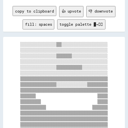
copy to clipboard
👍 upvote
👎 downvote
fill: spaces
toggle palette ▓→✊🏽
░░░░░░░░░░░░░░▒▒░░░░░░░░░░░░░░░░░░

░░░░░░░░░░░░░░░░░░░░░░░░░░░░░░░░░░

░░░░░░░░░░░░░░▒▒▒▒▒▒░░░░░░░░░░░░░░

░░░░░░░░░░░░░░░░░░░░░░░░░░░░░░░░░░

░░░░░░░░░░░░░░▒▒▒▒▒▒▒▒▒▒░░░░░░░░░░

░░░░░░░░░░░░░░░░░░░░░░░░░░░░░░░░░░

▒▒▒▒▒▒▒▒▒▒▒▒▒▒▒▒▒▒▒▒▒▒▒▒▒▒▒▒▒▒▒▒▒▒

▒▒▒▒▒▒▒▒▒▒▒▒▒▒░░░░░░░░░░░░▒▒▒▒▒▒▒▒

▒▒▒▒▒▒▒▒▒▒▒▒▒▒▒▒▒▒▒▒▒▒▒▒▒▒▒▒▒▒▒▒▒▒

▒▒▒▒▒▒                        ▒▒▒▒

▒▒▒▒▒▒▒▒                      ▒▒▒▒

▒▒▒▒▒▒▒▒▒▒                  ▒▒▒▒▒▒

▒▒▒▒▒▒▒▒▒▒▒▒▒▒▒▒▒▒▒▒▒▒▒▒▒▒▒▒▒▒▒▒▒▒

▒▒▒▒▒▒▒▒▒▒▒▒▒▒▒▒▒▒▒▒▒▒▒▒▒▒▒▒▒▒▒▒▒▒

▒▒▒▒▒▒▒▒▒▒▒▒▒▒▒▒▒▒▒▒▒▒▒▒▒▒▒▒▒▒▒▒▒▒
