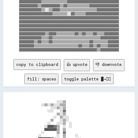
▓▓▓▓▓▓▓▓▓▓▓▓▒▒▒▒▒▒▒▒▒▒▒▒▒▒▓▓▓▓▓▓▓▓▓▓▓▓▓▓▓▓▓▓▓▓▓▓▓▓▓▓▓▓

▓▓▓▓▓▓▓▓▓▓▒▒▓▓▓▓▓▓▓▓▓▓▒▒▓▓▒▒▒▒▒▒▒▒▒▒▒▒▓▓▓▓▓▓▓▓▓▓▓▓▓▓▓▓

▓▓▓▓▓▓▓▓▓▓▓▓▒▒░░▒▒▓▓▓▓▒▒▒▒▒▒▒▒▒▒▒▒▒▒▒▒▒▒▒▒▓▓▓▓▓▓▓▓▓▓▓▓

▓▓▓▓▓▓▓▓▓▓▓▓▓▓▓▓▓▓▒▒▒▒▒▒▒▒░░▓▓▒▒▒▒▒▒▓▓▓▓▓▓▓▓▓▓▓▓▓▓▓▓▓▓

▓▓▓▓▓▓▓▓▓▓▓▓▓▓▓▓▓▓▓▓▓▓▓▓▓▓▓▓▓▓▓▓▓▓▓▓▓▓▓▓▓▓▓▓▓▓▓▓▓▓▓▓▓▓

▓▓▓▓▓▓▓▓▓▓▓▓▓▓▓▓▓▓▓▓▓▓▓▓▓▓▓▓▓▓▓▓▓▓▓▓▓▓▓▓▓▓▓▓▓▓▓▓▓▓▓▓▓▓

▓▓▓▓▓▓▓▓▓▓▓▓▓▓▓▓▓▓▓▓▓▓▓▓▓▓▓▓▓▓▓▓▓▓▓▓▓▓▓▓▓▓▓▓▓▓▓▓▓▓▓▓▓▓

▓▓▓▓▓▓▓▓▓▓▓▓▓▓▓▓▓▓▓▓▓▓▓▓▓▓▓▓▓▓▓▓▓▓▓▓▓▓▓▓▓▓▓▓▓▓▓▓▓▓▓▓▓▓

▓▓▓▓▓▓▓▓▓▓▓▓▓▓▒▒▓▓▓▓▒▒▒▒▒▒▒▒▒▒▓▓▒▒▓▓▒▒▒▒▓▓▒▒▒▒▓▓▓▓▓▓▓▓

▓▓▓▓▓▓▓▓▓▓▓▓▒▒▒▒▓▓▒▒▒▒▒▒▒▒▒▒▒▒▒▒▒▒▒▒▒▒▒▒▒▒▒▒▓▓▓▓▓▓▓▓▓▓

▓▓▓▓▓▓▓▓▒▒▓▓▒▒▒▒▓▓▒▒▒▒▒▒▒▒▒▒▒▒▒▒▒▒▒▒▒▒▓▓▒▒▒▒▒▒▒▒▓▓▓▓▓▓

▓▓▓▓▓▓▓▓▒▒▒▒▒▒▒▒▒▒▒▒▒▒▒▒▒▒▒▒▒▒▒▒▓▓▒▒▒▒▓▓▒▒▓▓▒▒▒▒▓▓▓▓▓▓

copy to clipboard
👍 upvote
👎 downvote
fill: spaces
toggle palette ▓→✊🏽
                          ░░░░▒▒                                    

                ░░▒▒░░▒▒░░░░▒▒▒▒                                    

                      ░░░░▒▒░░▒▒                                    

                    ░░░░    ░░▓▓                                    

                          ▒▒░░▒▒                                    

                        ░░  ▒▒░░░░                                  

                      ▒▒    ░░▒▒░░                                  

                    ░░    ░░░░▒▒  ░░                                

                  ░░████▓▓▒▒  ░░  ░░                                

                  ████████▒▒  ▒▒                                    

                ░░        ▒▒  ▓▓                                    

              ░░          ░░  ▒▒      ░░                            
