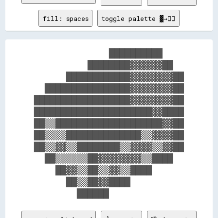
fill: spaces
toggle palette ▓→✊🏽
              ██████████    

          ████████▓▓▓▓▓▓██  

      ████████████▓▓▓▓▓▓▓▓██

  ████████████████▓▓▓▓▓▓▓▓██

██████████████████▓▓▓▓▓▓▓▓██

██████████████████████▓▓████

██▒▒████████████████████▓▓██

██▒▒▒▒██████████████▒▒▓▓▓▓██

██▒▒▓▓▒▒████████▒▒▓▓▓▓▒▒▓▓██

  ██▒▒▒▒▒▒██▓▓▓▓▓▓▓▓▒▒████  

    ██▓▓▒▒██▒▒▓▓▒▒████      

      ██▒▒██▓▓████          
