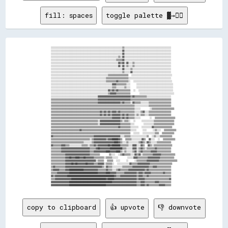
fill: spaces
toggle palette ▓→✊🏽
░░░░░░░░░░░░░░░░░░░░░░░░░░░░░░░░░░░░░░░░░░░░░░░░░░░░░░░░░░░░░░░░░░░░░░▒▒░░░░░░░░░░░░░░░░░░░░░░░░░░░░░░░░░░░░░░░░░░░░░░

░░░░░░░░░░░░░░░░░░░░░░░░░░░░░░░░░░░░░░░░░░░░░░░░░░░░░░░░░░░░░░░░░░░░░░▓▓░░░░░░░░░░░░░░░░░░░░░░░░░░░░░░░░░░░░░░░░░░░░░░

░░░░░░░░░░░░░░░░░░░░░░░░░░░░░░░░░░░░░░░░░░░░░░░░░░░░░░░░░░░░░░░░░░░░░░▓▓░░░░░░░░░░░░░░░░░░░░░░░░░░░░░░░░░░░░░░░░░░░░░░

░░░░░░░░░░░░░░░░░░░░░░░░░░░░░░░░░░░░░░░░░░░░░░░░░░░░░░░░░░░░░░░░░░▒▒░░▓▓░░░░░░░░░░░░░░░░░░░░░░░░░░░░░░░░░░░░░░░░░░░░░░

░░░░░░░░░░░░░░░░░░░░░░░░░░░░░░░░░░░░░░░░░░░░░░░░░░░░░░░░░░░░░░░░▒▒▒▒▒▒▓▓░░░░░░░░░░░░░░░░░░░░░░░░░░░░░░░░░░░░░░░░░░░░░░

░░░░░░░░░░░░░░░░░░░░░░░░░░░░░░░░░░░░░░░░░░░░░░░░░░░░░░░░░░░░░░░░░░▓▓▒▒▓▓░░▓▓░░░░▒▒░░░░░░░░░░░░░░░░░░░░░░░░░░░░░░░░░░░░

░░░░░░░░░░░░░░░░░░░░░░░░░░░░░░░░░░░░░░░░░░░░░░░░░░░░░░░░░░░░░░░░░░▓▓░░▓▓░░▒▒░░░░▒▒░░░░░░░░░░░░░░░░░░░░░░░░░░░░░░░░░░░░

░░░░░░░░░░░░░░░░░░░░░░░░░░░░░░░░░░░░░░░░░░░░░░░░░░░░░░░░░░░░░░░░░░░░░░▓▓░░░░░░▒▒░░░░░░░░░░░░░░░░░░░░░░░░░░░░░░░░░░░░░░

░░░░░░░░░░░░░░░░░░░░░░░░░░░░░░░░░░░░░░░░░░░░░░░░░░░░░░░░░░░░░░░░░░░░░░▒▒░░░░░░▓▓░░░░░░░░░░░░░░░░░░░░░░░░░░░░░░░░░░░░░░

░░░░░░░░░░░░░░░░░░░░░░░░░░░░░░░░░░░░░░░░░░░░░░░░░░░░░░░░▒▒▒▒▒▒▒▒▒▒▒▒▒▒▒▒▒▒▒▒  ░░░░░░░░░░░░░░░░░░░░░░░░░░░░░░░░░░░░░░░░

░░░░░░░░░░░░░░░░░░░░░░░░░░░░░░░░░░░░░░░░░░░░░░░░░░░░░░▒▒▒▒▒▒▒▒▒▒▒▒▒▒▒▒▒▒▒▒▒▒░░░░░░░░░░░░░░░░░░░░░░░░░░░░░░░░░░░░░░░░░░

░░░░░░░░░░░░░░░░░░░░░░░░░░░░░░░░░░░░░░░░░░░░░░░░░░░░░░▒▒▒▒▒▒▒▒▒▒▓▓▒▒▒▒▒▒▒▒▒▒░░  ░░░░░░░░░░░░░░░░░░░░░░░░░░░░░░░░░░░░░░

░░░░░░░░░░░░░░░░░░░░░░░░░░░░░░░░░░░░░░░░░░░░░░░░░░░░░░░░░░░░▓▓▓▓▒▒▒▒▒▒▒▒▒▒░░░░    ░░░░░░░░░░░░░░░░░░░░░░░░░░░░░░░░░░░░

░░░░░░░░░░░░░░░░░░░░░░░░░░░░░░░░░░░░░░░░░░░░░░░░░░░░░░░░░░░░▒▒▒▒░░░░░░░░▒▒░░░░    ░░░░░░░░░░░░░░░░░░░░░░░░░░░░░░░░░░░░

░░░░░░░░░░░░░░░░░░░░░░░░░░░░░░░░░░░░░░░░░░░░░░░░░░░░░░░░▓▓▒▒▓▓▒▒▓▓▒▒▒▒▒▒▒▒▒▒▒▒  ░░  ░░░░░░░░░░░░░░░░░░░░░░░░░░░░░░░░░░

░░░░░░░░░░░░░░░░░░░░░░░░░░░░░░░░░░░░░░░░░░░░░░░░░░░░░░░░▒▒▓▓▓▓▓▓▒▒▒▒▒▒▒▒▒▒▒▒▒▒      ░░░░░░░░░░░░░░░░░░░░░░░░░░░░░░░░░░

░░░░░░░░░░░░░░░░░░░░░░░░░░░░░░░░░░░░░░░░░░░░░░▓▓▓▓▓▓▓▓▓▓▓▓▓▓▓▓▓▓▓▓▓▓▓▓▓▓▓▓▓▓▓▓▒▒▓▓▒▒▒▒▒▒▒▒▒▒▒▒░░░░░░░░░░░░░░░░░░░░░░░░

▒▒▒▒▒▒▒▒▒▒▒▒▒▒▒▒▒▒▒▒▒▒▒▒▒▒▒▒▒▒▒▒▒▒▒▒▒▒▒▒▒▒▒▒▒▒▓▓▓▓▓▓▓▓▓▓▓▓▓▓▓▓▓▓▓▓▓▓▓▓▓▓▓▓▓▓▓▓▒▒▒▒▒▒▒▒▒▒▒▒▒▒▒▒▒▒▒▒▒▒▒▒▒▒▒▒▒▒▒▒▒▒▒▒▒▒▒▒

▒▒▒▒▒▒▒▒▒▒▒▒▒▒▒▒▒▒▒▒▒▒▒▒▒▒▒▒▒▒▒▒▒▒▒▒▒▒▒▒▒▒▒▒▒▒▓▓▓▓▓▓▓▓▓▓▓▓▓▓▓▓▓▓▓▓▓▓▒▒▓▓▒▒▒▒▒▒░░▓▓▒▒▒▒▒▒░░░░░░░░▒▒▒▒▒▒▒▒▒▒▒▒▒▒▒▒▒▒▒▒▒▒

▒▒▒▒▒▒▒▒▒▒▒▒▒▒▒▒▒▒▒▒▒▒▒▒▒▒▒▒▒▒▒▒▒▒▒▒▒▒▒▒▒▒▒▒▒▒▒▒▒▒▒▒▒▒▒▒▒▒▒▒▒▒▒▒▒▒▒▒▒▒▒▒▒▒▒▒▒▒▒▒▒▒░░░░░░░░░░░░░░▒▒▒▒▒▒▒▒▒▒▒▒▒▒▒▒▒▒▒▒▒▒

▒▒▒▒▒▒▒▒▒▒▒▒▒▒▒▒▒▒▒▒▒▒▒▒▒▒▒▒▒▒▒▒▒▒▒▒▒▒▒▒▒▒▒▒▒▒▒▒▒▒▒▒▒▒▒▒▒▒▒▒▒▒▒▒▒▒▒▒▒▒▒▒▒▒▒▒▒▒▒▒▒▒░░░░░░      ░░▒▒▒▒▒▒▒▒▒▒▒▒▒▒▒▒▒▒▒▒▒▒

▒▒▒▒▒▒▒▒▒▒▒▒▒▒▒▒▒▒▒▒▒▒▒▒▒▒▒▒▒▒▒▒▒▒▒▒▒▒▒▒▒▒▒▒▒▒▒▒▓▓▒▒▓▓▒▒▓▓▒▒▓▓▓▓▒▒▓▓▒▒▒▒▒▒▒▒▒▒▒▒▒▒░░░░░░▒▒▓▓░░░░▒▒▒▒▒▒▒▒▒▒▒▒▒▒▒▒▒▒▒▒▒▒

▒▒▒▒▒▒▒▒▒▒▒▒▒▒▒▒▒▒▒▒▒▒▒▒▒▒▒▒▒▒▒▒▒▒▒▒▒▒▒▒▒▒▒▒▒▒▒▒▓▓▒▒▓▓▒▒▓▓▒▒▓▓▓▓▓▓▓▓▒▒▓▓▒▒▓▓▒▒▒▒▒▒░░▒▒░░▒▒▒▒░░░░▒▒▒▒▒▒▒▒▒▒▒▒▒▒▒▒▒▒▒▒▒▒

▒▒▒▒▒▒▒▒▒▒▒▒▒▒▒▒▒▒▒▒▒▒▒▒▒▒▒▒▒▒▒▒▒▒▒▒▒▒▒▒▒▒▒▒▒▒▒▒▒▒▒▒▒▒▒▒▒▒▒▒▓▓▓▓▓▓▓▓▒▒▓▓▒▒▓▓▒▒▒▒▒▒░░░░░░      ░░  ▒▒▒▒▒▒▒▒▒▒▒▒▒▒▒▒▒▒▒▒

▒▒▒▒▒▒▒▒▒▒▒▒▒▒▒▒▒▒▒▒▒▒▒▒▒▒▒▒▒▒▒▒▒▒▒▒▒▒▒▒▒▒▒▒▒▒░░▓▓▓▓▓▓▓▓▓▓▓▓▓▓▓▓▓▓▓▓▒▒░░▒▒▒▒░░  ░░    ░░░░░░░░░░░░▒▒▒▒▒▒▒▒▒▒▒▒▒▒▒▒▒▒▒▒

▒▒▒▒▒▒▒▒▒▒▒▒▒▒▒▒▒▒▒▒▒▒▒▒▒▒▒▒▒▒▒▒▒▒▒▒▒▒▒▒▒▒▒▒▒▒░░▓▓▓▓▓▓▓▓▓▓▓▓▓▓▓▓▓▓▓▓▒▒▒▒▒▒▒▒▒▒░░░░      ░░░░░░░░░░▒▒▒▒▒▒▒▒▒▒▒▒▒▒▒▒▒▒▒▒

▒▒▒▒▒▒▒▒▒▒▒▒▒▒▒▒▒▒▒▒▒▒▒▒▒▒▒▒▒▒▒▒▒▒▒▒▒▒▒▒▒▒▒▒▒▒▒▒▒▒▒▒▒▒▒▒▒▒▒▒▒▒▒▒▒▒▓▓▒▒▒▒▒▒▒▒▒▒░░░░░░░░  ░░░░░░░░░░▓▓▒▒▒▒▒▒▒▒▒▒▒▒▒▒▒▒▒▒

▒▒▒▒▒▒▒▒▒▒▒▒▒▒▒▒▒▒▒▒▒▒▒▒▒▒▒▒▓▓▒▒▒▒▒▒▒▒▒▒▒▒▒▒▒▒▒▒▒▒▒▒▒▒▒▒▒▒▒▒▒▒▒▒▒▒▒▒▒▒▒▒▒▒▒▒▒▒░░░░░░    ░░░░    ░░▒▒░░░░  ▒▒▒▒▒▒▒▒▒▒▒▒

▒▒▒▒▒▒▒▒▒▒▒▒▒▒▒▒▒▒▒▒▒▒▒▒▒▒▒▒▒▒▒▒▒▒▒▒▒▒▒▒▒▒▒▒▒▒▒▒▒▒▒▒▒▒▒▒▒▒▒▒▒▒▒▒▒▒▒▒▒▒▒▒▒▒▒▒▒▒  ░░░░░░  ░░░░░░░░░░░░▒▒▒▒  ▒▒▒▒▒▒▒▒▒▒▒▒

▓▓▒▒▒▒▒▒▒▒▒▒▒▒▒▒▒▒▒▒▒▒▒▒▒▒▒▒▒▒▒▒▒▒▒▒▒▒▒▒▒▒▓▓▓▓▓▓▓▓▓▓▓▓▓▓▓▓▓▓▓▓▓▓▓▓▓▓░░░░▒▒▒▒▒▒░░░░░░░░░░░░░░░░▒▒  ░░▒▒░░░░▒▒▒▒▒▒▒▒▒▒▒▒

▒▒▒▒▒▒▒▒▒▒▒▒▒▒▒▒▒▒▒▒▒▒▒▒▒▒▒▒▒▒▒▒▒▒▒▒▒▒░░▒▒▓▓▓▓▓▓▓▓▓▓▓▓▒▒▓▓▓▓██████▓▓▒▒  ▒▒▒▒▒▒░░░░░░░░░░▓▓▒▒  ▓▓░░░░  ░░  ▒▒▒▒▒▒▒▒▒▒▒▒

▒▒▒▒▒▒▒▒▒▒▒▒▒▒▒▒▒▒▒▒▒▒▒▒▒▒▒▒▒▒▒▒░░░░░░░░▒▒▓▓▓▓▓▓▓▓▓▓▓▓▓▓▓▓▓▓▓▓████▓▓▒▒░░░░▒▒░░░░░░░░░░▒▒▓▓▒▒░░▓▓▒▒░░░░░░▒▒▒▒▒▒▒▒▒▒▒▒▒▒

▓▓▒▒▒▒▒▒▒▒▓▓▓▓▒▒▒▒░░░░░░░░░░░░▒▒▒▒▒▒░░▒▒▒▒▓▓▒▒▓▓▓▓▓▓▓▓▓▓██▓▓████████▒▒▒▒▒▒▒▒░░░░▓▓▓▓░░░░▓▓▒▒  ▓▓▒▒░░▒▒▒▒▒▒▒▒▒▒▒▒▒▒▒▒▒▒

▒▒▒▒▒▒▒▒▒▒▓▓▓▓▓▓▓▓▓▓▓▓▓▓▓▓▓▓▓▓▓▓▓▓▓▓▓▓▒▒▒▒▒▒▓▓██▓▓▓▓▓▓▓▓▓▓████████████▒▒▒▒░░░░░░▓▓▓▓░░▒▒▓▓▒▒░░▒▒▒▒▒▒▒▒▓▓▒▒▒▒▒▒▒▒▒▒▒▒▒▒

▒▒▒▒▒▒▒▒▒▒▓▓▓▓▓▓▓▓▓▓▓▓▓▓▓▓▓▓▓▓▓▓▓▓▓▓▓▓▒▒▒▒▓▓▓▓▓▓▓▓▓▓▓▓████▓▓▓▓▓▓████▒▒░░▒▒░░░░░░▒▒▓▓░░▒▒▓▓▒▒▒▒▒▒▒▒▓▓▓▓▓▓▒▒▒▒▒▒▒▒▒▒▒▒▒▒

▒▒▒▒▒▒▒▒▒▒▒▒▒▒▓▓▓▓▓▓▓▓▓▓▓▓▓▓▓▓▓▓▓▓▓▓▓▓▒▒▒▒▒▒▒▒▒▒      ▒▒░░░░  ░░▒▒▓▓▒▒▒▒▒▒░░░░▓▓▒▒▓▓░░▒▒▒▒▒▒▒▒▒▒▓▓▓▓▓▓▓▓▒▒▒▒▒▒▒▒▒▒▒▒▒▒

▒▒▒▒▒▒▒▒▒▒▒▒▒▒▓▓▓▓██▓▓▓▓████▓▓▓▓██▓▓▓▓▓▓▓▓▒▒▒▒▒▒▒▒▒▒░░▒▒▒▒▒▒░░░░░░      ░░░░░░▓▓▓▓▒▒▒▒▒▒▒▒▒▒▓▓▓▓▓▓▓▓▓▓▓▓▒▒▒▒▒▒▒▒▒▒▒▒▒▒

▒▒▒▒▒▒▒▒▒▒▒▒▒▒▓▓▓▓▓▓▓▓▓▓▓▓▓▓▓▓▓▓▓▓▓▓▓▓▓▓▓▓▓▓░░▒▒▒▒▒▒  ▒▒▒▒▒▒  ░░░░    ░░    ░░▒▒▒▒▒▒▒▒▒▒▓▓▓▓▓▓▓▓▓▓▓▓▒▒▒▒▒▒▒▒▒▒▒▒▒▒▒▒▒▒

▒▒▒▒▒▒▒▒▒▒▒▒▒▒▓▓▓▓▓▓██▓▓██▓▓▓▓▓▓▓▓██▓▓▓▓▓▓▒▒▒▒▓▓▓▓▓▓░░▒▒▒▒▒▒░░  ░░░░░░░░░░░░▓▓▒▒▒▒▒▒▓▓▓▓▓▓▓▓▓▓▓▓▒▒▒▒▒▒▒▒▒▒▒▒▒▒▒▒▒▒▒▒▒▒

▒▒▓▓▒▒▒▒▒▒▒▒▒▒▓▓▓▓▓▓▓▓▓▓▓▓▓▓▓▓▓▓▓▓▓▓▓▓▓▓▓▓▓▓▓▓▓▓▓▓▒▒░░▓▓▒▒▒▒░░░░░░░░░░▒▒▒▒▒▒▒▒▒▒▓▓▓▓▓▓▓▓▓▓▓▓▓▓▓▓▒▒▒▒▓▓▓▓▒▒▒▒▒▒▒▒▒▒▒▒▒▒

▒▒▓▓▓▓▓▓▒▒▒▒▒▒▓▓▓▓██████████████▓▓▓▓▓▓▓▓▓▓▓▓▓▓▒▒▒▒▒▒▒▒▓▓▒▒▒▒░░░░▒▒▓▓▒▒▒▒▒▒▒▒▓▓▓▓▓▓▓▓▓▓▓▓▓▓▓▓▒▒▓▓▒▒▒▒▒▒▒▒▒▒▒▒▒▒▒▒▒▒▒▒▒▒

▒▒▒▒▒▒▓▓▓▓▓▓▓▓▓▓▓▓████████████████████████████▓▓▓▓▓▓▓▓████▓▓▓▓▓▓▒▒▒▒▒▒▒▒▓▓▓▓▓▓▓▓▓▓▓▓▒▒▓▓▓▓▒▒▓▓▓▓▓▓▒▒▒▒▒▒▒▒▒▒▒▒▓▓▒▒▒▒▒▒

▓▓▒▒▓▓▓▓▓▓▓▓▓▓▓▓██████████████████████████████████████████████▓▓▒▒▒▒▓▓▓▓▓▓▓▓▓▓▓▓▓▓▓▓▒▒▓▓▓▓▒▒▒▒▓▓▒▒▒▒▒▒▒▒▒▒▒▒▒▒▒▒▒▒▒▒▒▒

▒▒▒▒▓▓▓▓▓▓▓▓▓▓▓▓▓▓▓▓██████████████████████████████████▓▓██████▓▓▓▓▓▓▓▓▓▓▓▓▓▓▓▓▓▓▓▓▓▓▒▒▓▓▓▓▓▓▒▒▒▒▒▒▒▒▒▒▒▒▒▒▒▒▒▒▒▒▒▒▒▒▓▓

▓▓▓▓▓▓▓▓▓▓▓▓▓▓▓▓▓▓██████████████████████████████████████████▓▓▓▓▓▓▓▓▓▓▓▓▓▓▓▓▓▓▓▓▓▓▓▓▒▒▒▒▓▓▓▓▒▒▒▒▒▒▒▒▒▒▓▓▓▓▒▒▒▒▒▒▒▒▒▒▒▒

copy to clipboard
👍 upvote
👎 downvote