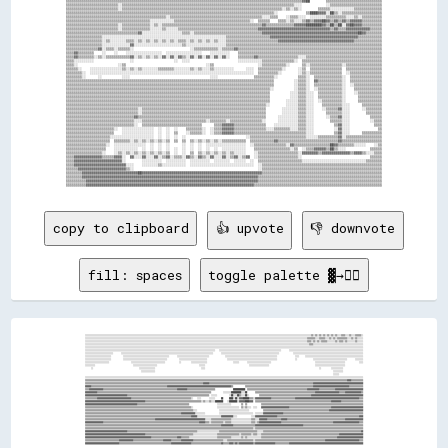
▒▒▒▒▒▒▒▒▒▒▒▒▒▒▒▒▒▒▒▒▒▒▒▒▒▒▒▒▒▒▒▒▒▒▒▒▒▒▒▒▒▒▒▒▒▒▒▒▒▒▒▒▒▒▒▒▒▒▒▒▒▒▒▒▒▒▒▒▒▒▒▒▒▒▒▒▒▒▒▒▒▒▒▒▒▒▒▒▒▒▒▒▒▒▒▒▒▒▒▒▒▒▒▒▒▒▒▒▒▒▒▒▒▒▒▒▒▒▓▓██        ▒▒▒▒▒▒▒▒▒▒▒▒▒▒▒▒▒▒▒▒▒▒▒▒▒▒▒▒

▒▒▒▒▒▒▒▒▒▒▒▒▒▒▒▒▒▒▒▒▒▒▒▒▒▒░░▒▒▒▒▒▒▒▒▒▒▒▒▒▒▒▒▒▒▒▒▒▒▒▒▒▒▒▒▒▒▒▒▒▒▒▒▒▒▒▒▒▒▒▒▒▒▒▒▒▒▒▒▒▒▒▒▒▒▒▒▒▒▒▒▒▒▒▒▒▒▒▒▒▒▒▒▒▒▒▒▒▒▒▒▒▒░░░░            ░░▒▒▒▒▒▒▒▒▒▒▒▒▒▒▒▒▒▒▒▒▒▒▒▒▒▒

▒▒▒▒▒▒▒▒▒▒▒▒▒▒▒▒▒▒▒▒▒▒▒▒▒▒░░▒▒▒▒▒▒▒▒▒▒▒▒▒▒▒▒▒▒▒▒▒▒▒▒▒▒▒▒▒▒▒▒▒▒▒▒▒▒▒▒▒▒▒▒▒▒▒▒▒▒▒▒▒▒▒▒▒▒▒▒▒▒▒▒▒▒▒▒▒▒▒▒▒▒▒▒▒▒▒▒░░▒▒░░▒▒░░        ▒▒▒▒▒▒░░░░░░░░░░░░▒▒▒▒▒▒▒▒▒▒▒▒▒▒

▒▒▒▒▒▒▒▒▒▒▒▒▒▒▒▒▒▒▒▒▒▒▒▒▒▒▒▒▒▒▒▒▒▒▒▒▒▒▒▒▒▒▒▒▒▒▒▒▒▒▒▒▒▒▒▒▒▒▒▒▒▒▒▒▒▒▒▒▒▒▒▒▒▒▒▒▒▒▒▒▒▒▒▒▒▒▒▒▒▒▒▒▒▒▒▒▒▒▒▒▒▒▒▒░░              ▒▒████▓▓▓▓░░██▒▒░░▒▒▒▒▒▒▒▒▒▒▒▒▒▒▒▒▒▒▒▒

▒▒▒▒▒▒▒▒▒▒▒▒▒▒▒▒▒▒▒▒▒▒▒▒▒▒▒▒▒▒▒▒▒▒▒▒▒▒▒▒▒▒▒▒▒▒▒▒▒▒░░▒▒▒▒▒▒▒▒▒▒▒▒▒▒▒▒▒▒▒▒▒▒▒▒▒▒▒▒▒▒▒▒▒▒▒▒▒▒▒▒▒▒▒▒▒▒░░░░▒▒▒▒    ░░▒▒▒▒░░░░  ░░░░░░░░▒▒▒▒▒▒▒▒▒▒░░░░▒▒░░▒▒▒▒▒▒▒▒▒▒

▒▒▒▒▒▒▒▒▒▒▒▒▒▒▒▒▒▒▒▒▒▒▒▒▒▒▒▒▒▒▒▒▒▒▒▒▒▒▒▒▒▒░░░░░░░░░░░░▒▒▒▒▒▒▒▒▒▒▒▒▒▒▒▒▒▒▒▒▒▒▒▒▒▒▒▒▒▒▒▒▒▒▒▒▒▒░░  ▒▒▒▒▒▒    ▒▒▒▒░░▒▒░░░░▒▒▓▓▒▒▓▓▓▓██▓▓▒▒▓▓▒▒▓▓▒▒▓▓▓▓▓▓▒▒▒▒▒▒▒▒▒▒

▒▒▒▒▒▒▒▒▒▒▒▒▒▒▒▒▒▒▒▒▒▒▒▒▒▒░░▒▒▒▒▒▒▒▒▒▒▒▒▒▒░░▒▒░░▒▒▒▒▒▒▒▒▒▒▒▒▒▒▒▒▒▒▒▒▒▒▒▒▒▒▒▒▒▒▒▒▒▒▒▒▒▒▒▒▒▒▒▒▒▒▒▒▒▒▓▓▒▒▒▒▒▒▒▒▒▒▒▒▒▒▓▓▓▓▓▓████████▓▓▒▒██▒▒██░░▓▓██▓▓▓▓▒▒▒▒▒▒▒▒▒▒

▒▒▒▒▒▒▒▒▒▒▒▒▒▒▒▒▒▒▒▒▒▒▒▒▒▒░░▒▒▒▒▒▒▒▒▒▒▒▒▒▒░░░░░░▒▒░░░░░░▒▒▒▒▒▒▒▒▒▒▒▒▒▒▒▒▒▒▒▒▒▒▒▒▒▒▒▒▒▒▒▒▒▒▒▒▒▒▒▒▓▓▓▓▓▓▓▓▓▓▓▓▓▓▓▓▓▓▓▓▓▓▓▓▓▓▓▓▓▓▓▓▓▓▓▓▒▒▓▓▒▒▒▒▓▓▓▓▓▓▓▓▓▓▓▓▒▒▒▒▒▒

▒▒▒▒▒▒▒▒▒▒▒▒▒▒▒▒▒▒▒▒▒▒▒▒▒▒▒▒▒▒▒▒▒▒▒▒▓▓░░░░░░░░░░░░░░░░░░░░▒▒▒▒░░▒▒▒▒▒▒▒▒▒▒▒▒▒▒▒▒▒▒▒▒▒▒▒▒▒▒▒▒▒▒▒▒▒▒▓▓▓▓▓▓▓▓▓▓▓▓▓▓▓▓▓▓▓▓▓▓▓▓▓▓▓▓▓▓▓▓▓▓▓▓▓▓▓▓▓▓▓▓▓▓▓▓██▓▓▒▒▒▒▒▒▒▒

▒▒▒▒▒▒▒▒▒▒▒▒▒▒▒▒▒▒░░░░░░░░░░░░░░░░░░░░░░░░░░░░░░░░░░░░░░░░░░░░░░░░░░░░░░░░░░░░░░▒▒▒▒▒▒▒▒▒▒▒▒▒▒▒▒▒▒▒▒▒▒▓▓▓▓▓▓▓▓▓▓▓▓▓▓▓▓▓▓▓▓▓▓▓▓▓▓▓▓▓▓▓▓▓▓▓▓▓▓▓▓▓▓▓▓▒▒▒▒▒▒▒▒▒▒▒▒

▒▒▒▒▒▒▒▒▒▒▒▒▒▒▒▒▒▒░░▒▒░░░░░░░░▒▒▒▒░░▒▒░░▒▒░░▒▒░░▒▒░░▒▒░░▒▒▒▒░░▒▒░░▒▒░░▒▒░░▒▒░░░░▒▒▒▒▒▒▒▒▒▒▒▒▒▒▒▒▒▒▒▒▒▒▒▒▒▒▓▓▓▓▓▓▓▓▓▓▓▓▓▓▓▓▓▓▓▓▓▓▓▓▓▓▓▓▓▓▓▓▓▓▓▓▓▓▒▒▒▒▒▒▒▒▒▒▒▒▒▒

▒▒▒▒▒▒▒▒▒▒▒▒▒▒▒▒▒▒░░░░░░░░░░░░░░▓▓░░░░░░░░░░░░░░░░░░░░░░░░▒▒░░░░░░░░░░░░░░░░░░░░▒▒▒▒▒▒▒▒▒▒▒▒▒▒▒▒▒▒▒▒▒▒▒▒▒▒▒▒▒▒▒▒▒▒▒▒▒▒▒▒▒▒▒▒▒▒▒▒▒▒▒▒▒▒▒▒▒▒▒▒▒▒▒▒▒▒▒▒▒▒▒▒▒▒▒▒▒▒

▒▒▒▒▒▒▒▒▒▒▒▒▒▒▒▒▓▓░░▒▒▒▒░░▒▒▒▒▒▒░░                            ░░▒▒▒▒▒▒▒▒▒▒▒▒░░▒▒▒▒▒▒▓▓▒▒▒▒▒▒▒▒▒▒▒▒▒▒▒▒▒▒▒▒▒▒▒▒▒▒▒▒▒▒▒▒▒▒▒▒▒▒▒▒▒▒▒▒▒▒▒▒▒▒▒▒▒▒▒▒▒▒▒▒▒▒▒▒▒▒▒▒▒▒▒▒

▒▒▒▒▓▓▒▒▒▒▒▒▒▒    ░░    ░░    ░░░░░░░░░░░░░░░░░░  ░░░░░░░░░░░░░░░░░░    ░░░░░░░░░░    ▒▒▒▒▒▒▒▒▒▒▒▒▒▒▒▒▒▒▒▒▒▒▒▒▒▒▒▒▒▒▒▒▒▒▒▒▒▒▒▒▒▒▒▒▒▒▒▒▒▒▒▒▒▒▒▒▒▒▒▒▒▒▒▒▒▒▒▒▒▒▒▒

▒▒▒▒▓▓▒▒▒▒▒▒▒▒░░▒▒░░▒▒▒▒▒▒▒▒▒▒▒▒▓▓░░▒▒░░▒▒░░▒▒░░▓▓░░▓▓░░▓▓▒▒░░▓▓░░▓▓░░▓▓░░▓▓░░▓▓░░    ▒▒▒▒▒▒▒▒▓▓▒▒▒▒▒▒▒▒▒▒▒▒▒▒▒▒▒▒▒▒░░░░▒▒▒▒▒▒▒▒▒▒▒▒▒▒▒▒▒▒▒▒▒▒▒▒▒▒▒▒▒▒▒▒▒▒▒▒▒▒

▒▒▒▒░░░░░░░░░░                  ░░                    ░░  ░░░░                        ░░░░░░░░░░░░▒▒▒▒▒▒▒▒▒▒▒▒▒▒▒▒░░  ▒▒▒▒▒▒▒▒▒▒▒▒▒▒▒▒▒▒▒▒▒▒▒▒▒▒▒▒▒▒▒▒▒▒▒▒▒▒▒▒

▒▒▒▒░░                    ░░▒▒                                        ░░▒▒                      ░░▒▒▒▒▒▒▒▒▒▒▒▒░░      ▒▒░░▒▒▒▒▒▒▒▒▒▒▒▒▒▒▒▒░░▒▒▒▒▒▒▒▒▒▒▒▒▒▒▒▒▒▒

▒▒▒▒▒▒░░    ░░░░░░░░░░░░░░░░▒▒░░▒▒░░▒▒░░░░░░░░▒▒▒▒▒▒▒▒░░░░░░░░▒▒░░▒▒░░░░▒▒░░░░░░░░░░      ░░░░  ▒▒▒▒▒▒▒▒▒▒▒▒░░      ░░▒▒  ▒▒▒▒▒▒▒▒▒▒▒▒▒▒▒▒  ▒▒▒▒▒▒▒▒▒▒▒▒▒▒▒▒▒▒

▒▒▒▒▒▒▒▒░░  ░░░░░░░░░░░░░░░░░░░░░░░░░░░░░░░░░░░░░░░░░░░░░░░░░░░░░░░░░░░░░░░░░░░░░░░░░░░░░░░░░░  ▒▒▒▒▒▒▒▒▒▒░░        ░░▒▒░░▒▒▒▒▒▒▒▒▒▒▒▒▒▒▒▒  ░░▒▒▒▒▒▒▒▒▒▒▒▒▒▒▒▒

▒▒▒▒▒▒▒▒░░      ░░          ░░░░                                        ░░░░                  ▒▒▒▒▒▒▒▒▒▒░░          ▒▒▒▒░░  ▒▒▒▒▒▒▒▒▒▒▒▒▒▒░░  ▒▒▒▒▒▒▒▒▒▒▒▒▒▒▒▒

▒▒▒▒▒▒▒▒▒▒▒▒▒▒▒▒▒▒▒▒▒▒▒▒▒▒▒▒▒▒▒▒▒▒▒▒▒▒▒▒▒▒▒▒▒▒▒▒▒▒▒▒▒▒▒▒▒▒▒▒▒▒▒▒▒▒▒▒▒▒▒▒▒▒▒▒▒▒▒▒▒▒▒▒▒▒▒▒▒▒▒▒▒▒▒▒▒▒▒▒▒▒▒▒          ░░▒▒▒▒░░  ▓▓▒▒▒▒▒▒▒▒▒▒▒▒░░  ▒▒▒▒▒▒▒▒▒▒▒▒▒▒▒▒

▒▒▒▒▒▒▒▒▒▒▒▒▒▒▒▒▒▒▒▒▒▒▒▒▒▒▒▒▒▒▒▒▒▒▒▒▒▒▒▒▒▒▒▒▒▒▒▒▒▒▒▒▒▒▒▒▒▒▒▒▒▒▒▒▒▒▒▒▒▒▒▒▒▒▒▒▒▒▒▒▒▒▒▒▒▒▒▒▒▒▒▒▒▒▒▒▒▒▒▒▒▒▒▒          ░░▒▒▒▒░░  ▒▒▒▒▒▒▒▒▒▒▒▒▒▒░░  ░░▒▒▒▒▒▒▒▒▒▒▒▒▒▒

▒▒▒▒▒▒▒▒▒▒▒▒▒▒▒▒▒▒▒▒▒▒▒▒▒▒▒▒▒▒▒▒▒▒▒▒▒▒▒▒▒▒▒▒▒▒▒▒▒▒▒▒▒▒▒▒▒▒▒▒▒▒▒▒▒▒▒▒▒▒▒▒▒▒▒▒▒▒▒▒▒▒▒▒▒▒▒▒▒▒▒▒▒▒▒▒▒▒▒▒▒▒░░          ░░▒▒▒▒░░  ░░▒▒▒▒▒▒▒▒▒▒▒▒░░    ▒▒▒▒▒▒▒▒▒▒▒▒▒▒

▒▒▒▒▒▒▒▒▒▒▒▒▒▒▒▒▒▒▒▒▒▒▒▒▒▒▒▒▒▒▒▒▒▒▒▒▒▒▒▒▒▒▒▒▒▒▒▒▒▒▒▒▒▒▒▒▒▒▒▒▒▒▒▒▒▒▒▒▒▒▒▒▒▒▒▒▒▒▒▒▒▒▒▒▒▒▒▒▒▒▒▒▒▒▒▒▒▒▒▒▒▒          ░░░░▒▒▒▒░░░░  ▒▒▒▒▒▒▒▒▒▒▒▒░░    ░░▒▒▒▒▒▒▒▒▒▒▒▒

▒▒▒▒▒▒▒▒▒▒▒▒▒▒▒▒▒▒▒▒▒▒▒▒▒▒▒▒▒▒▒▒▒▒▒▒▒▒▒▒▒▒▒▒▒▒▒▒▒▒▒▒▒▒▒▒▒▒▒▒▒▒▒▒▒▒▒▒▒▒▒▒▒▒▒▒▒▒▒▒▒▒▒▒▒▒▒▒▒▒▒▒▒▒▒▒▒▒▒▒▒▒          ░░░░▒▒▒▒░░░░  ▒▒▒▒▒▒▒▒▒▒▒▒░░      ▒▒▒▒▒▒▒▒▒▒▒▒

▒▒▒▒▒▒▒▒▒▒▒▒▒▒▒▒▒▒▒▒▒▒▒▒▒▒▒▒▒▒▒▒▒▒▒▒▒▒▒▒▒▒▒▒▒▒▒▒▒▒▒▒▒▒▒▒▒▒▒▒▒▒▒▒▒▒▒▒▒▒▒▒▒▒▒▒▒▒▒▒▒▒▒▒▒▒▒▒▒▒▒▒▒▒▒▒▒▒▒▒▒▒        ░░░░░░▒▒▒▒░░░░  ░░▒▒▒▒▒▒▒▒▒▒░░      ▒▒▒▒▒▒▒▒▒▒▒▒

▒▒▒▒▒▒▒▒▒▒▒▒▒▒▒▒▒▒▒▒▒▒▒▒▒▒▒▒▒▒▒▒▒▒▒▒▒▒▒▒▒▒▒▒▒▒▒▒▒▒▒▒▒▒▒▒▒▒▒▒▒▒▒▒▒▒▒▒▒▒▒▒▒▒▒▒▒▒▒▒▒▒▒▒▒▒▒▒▒▒▒▒▒▒▒▒▒▒▒▒░░        ░░░░░░▒▒▒▒░░░░    ▒▒▒▒▒▒▒▒▒▒░░░░      ▒▒▒▒▒▒▒▒▒▒

▒▒▒▒▒▒▒▒▒▒▒▒▒▒▒▒▒▒▒▒▒▒▒▒▒▒▒▒▒▒▒▒▒▒▒▒░░▒▒▒▒▒▒▒▒▒▒▒▒▒▒▒▒▒▒▒▒▒▒▒▒▒▒▒▒▒▒▒▒▒▒▒▒▒▒▒▒▒▒▒▒▒▒▒▒▒▒▒▒▒▒▒▒▒▒▒▒▒▒        ░░░░░░░░▒▒▒▒░░░░    ░░▒▒▒▒▒▒▓▓░░░░      ░░▒▒▒▒▒▒▒▒

▒▒▒▒▒▒▒▒▒▒▒▒▒▒▒▒▒▒▒▒▒▒▒▒▒▒▒▒▒▒▒▒▒▒▒▒░░▒▒▒▒▒▒▒▒▒▒▒▒▒▒▒▒▒▒▒▒▒▒▒▒▒▒▒▒▒▒▒▒▒▒▒▒▒▒▒▒▒▒▒▒▒▒▒▒▒▒▒▒▒▒▒▒▒▒▒▒▒▒        ░░░░░░░░▒▒▒▒░░░░      ▒▒▒▒▒▒▒▒░░░░        ▒▒▒▒▒▒▒▒

▒▒▒▒▒▒▒▒▒▒▒▒▒▒▒▒▒▒▒▒▒▒▒▒▒▒▒▒▒▒▒▒▒▒▓▓▒▒▒▒▒▒▒▒▒▒▒▒▒▒▒▒▒▒▒▒▒▒▒▒▒▒▒▒▒▒▒▒▒▒▒▒▒▒▒▒▒▒▒▒▒▒▒▒▒▒▒▒▒▒▒▒▒▒▒▒▒▒▒▒      ░░░░░░░░░░▒▒▒▒░░░░      ░░▒▒▒▒▓▓░░░░          ▒▒▒▒▒▒

▒▒▒▒▒▒▒▒▒▒▒▒▒▒▒▒▒▒▒▒▒▒▒▒▒▒▒▒▒▒▒▒▒▒░░░░▒▒▒▒▒▒▒▒▒▒▒▒▒▒▒▒▒▒▒▒▒▒▒▒▒▒▒▒▒▒▒▒░░▒▒▒▒▒▒▒▒░░▒▒▒▒▒▒▒▒▒▒▒▒▒▒▒▒░░      ░░░░░░░░░░▒▒▒▒░░░░        ▒▒▒▒▒▒░░░░          ░░▒▒▒▒

▒▒▒▒▒▒▒▒▒▒▒▒▒▒▒▒▒▒▒▒▒▒▒▒▒▒▒▒▒▒▒▒▒▒░░  ▒▒▒▒▒▒▒▒▒▒▒▒▒▒▒▒▒▒▒▒▒▒▒▒▒▒▒▒▒▒      ▒▒▒▒▓▓▓▓▓▓▒▒▒▒▒▒▒▒▒▒▒▒▒▒▒▒    ░░░░░░░░░░░░▒▒▒▒░░░░          ▒▒▓▓░░░░            ▒▒▒▒

▒▒▒▒▒▒▒▒▒▒▒▒▒▒▒▒▒▒▒▒▒▒▒▒░░  ░░░░░░░░░░░░░░░░  ░░  ░░  ░░    ▒▒▒▒▒▒▒▒░░  ░░▒▒▒▒▓▓▓▓▓▓▒▒▒▒▒▒▒▒▒▒▒▒▒▒▒▒░░░░▒▒▒▒▒▒▒▒░░░░▒▒▒▒░░░░          ░░▓▓░░░░              ▒▒

▒▒▒▒▒▒▒▒▒▒▒▒▒▒▒▒▒▒▒▒▒▒▒▒    ░░░░░░░░░░░░░░░░  ░░  ░░  ▒▒    ░░▒▒▒▒▒▒░░  ░░▒▒▒▒▓▓▓▓▓▓▒▒▒▒▒▒▒▒▒▒▒▒▒▒▒▒▒▒▒▒▒▒▒▒▒▒▒▒▒▒▒▒▒▒▒▒░░░░          ▒▒▓▓░░░░      ▒▒▒▒▒▒▒▒▒▒

▒▒▒▒▒▒▒▒▒▒▒▒▒▒▒▒▒▒▒▒▒▒░░░░░░░░░░░░░░░░░░░░░░  ░░  ░░  ░░  ░░                              ░░▒▒▒▒▒▒▒▒▒▒▒▒▒▒▒▒▒▒▒▒▒▒▒▒▒▒▒▒░░░░░░▒▒▒▒▒▒▒▒▒▒▓▓░░▒▒▒▒▒▒▒▒▒▒▒▒▒▒▒▒▒▒

▒▒▒▒▒▒▒▒▒▒▒▒▒▒▒▒▒▒▒▒▒▒  ▒▒▒▒▒▒▒▒░░▒▒░░▒▒░░▒▒░░▒▒░░▒▒  ▒▒  ▒▒  ▒▒░░▒▒░░▒▒░░▒▒░░▒▒▒▒▒▒▒▒▒▒▒▒  ▒▒▒▒▒▒▒▒▒▒▒▒▓▓▒▒▒▒▒▒▒▒▒▒▒▒▒▒▒▒▒▒▒▒▒▒▒▒▒▒▒▒▒▒▓▓▒▒▒▒▒▒▒▒▒▒▒▒▒▒▒▒▒▒▒▒

▒▒▒▒▒▒▒▒▒▒▒▒▒▒▒▒▒▒▒▒░░  ░░░░░░░░░░░░░░░░  ░░  ░░  ░░      ░░  ░░  ░░  ░░░░░░░░░░░░░░░░░░░░  ░░▒▒▒▒▒▒▒▒▒▒▒▒▒▒▒▒░░▓▓▒▒▒▒▒▒▒▒▒▒▒▒▒▒▒▒▒▒██▓▓▒▒▒▒▒▒▒▒░░░░░░    ░░▒▒

▒▒▒▒▒▒▒▒▒▒▒▒▒▒▒▒▒▒▒▒    ░░░░░░░░░░░░  ░░  ░░  ░░  ░░  ░░  ░░  ░░  ░░  ░░  ░░  ░░░░░░░░░░░░    ▒▒▒▒▒▒▒▒▒▒▒▒▒▒▒▒▒▒░░▒▒  ░░▒▒▒▒▓▓▓▓▓▓▒▒██▒▒░░░░            ▒▒▒▒▒▒

▒▒▒▒▒▒▒▒▒▒▒▒▒▒▒▒▒▒░░    ░░▒▒░░▒▒░░▒▒░░▒▒░░▒▒░░▒▒░░▒▒  ░░  ░░  ▒▒  ▒▒░░▒▒░░▒▒░░▒▒░░▒▒░░░░░░    ░░▒▒▒▒▒▒▒▒▒▒▒▒▒▒▒▒▒▒▒▒░░▓▓▓▓▓▓▓▓▒▒▓▓▓▓▓▓▓▓▓▓▓▓▓▓▒▒▓▓▓▓▒▒░░░░▒▒▒▒

▒▒▒▒▓▓▓▓▓▓▓▓▓▓▓▓▓▓▒▒▒▒▒▒▓▓▓▓░░  ▓▓░░░░▓▓░░░░▓▓░░▒▒▓▓░░▒▒▒▒░░▓▓▒▒░░▓▓▒▒░░▓▓░░░░▓▓░░▒▒▓▓░░▒▒▓▓  ░░▒▒▒▒▒▒▒▒▒▒▒▒▒▒▒▒▒▒▒▒░░                                  ▒▒▒▒▒▒

▒▒▒▒▓▓▓▓▓▓▓▓▓▓▓▓▓▓▓▓▓▓▓▓▓▓▓▓░░        ░░░░░░░░░░  ░░░░░░░░░░  ░░░░░░░░░░  ░░░░░░░░  ░░░░░░  ░░  ▒▒▒▒▒▒▒▒▒▒▒▒▒▒▒▒▒▒▒▒▒▒░░░░░░░░░░░░░░░░░░░░░░░░░░░░░░░░▒▒▒▒▒▒▒▒

▒▒▒▒▓▓▓▓▓▓▓▓▓▓▓▓▓▓▓▓▓▓▓▓▓▓▓▓▓▓░░░░    ░░░░░░░░▒▒░░░░░░░░░░░░  ░░░░░░░░░░░░░░░░░░░░░░░░░░░░░░░░  ░░▒▒▒▒▒▒▒▒▒▒▒▒▒▒▒▒▒▒▒▒▒▒▒▒▒▒▒▒▒▒▒▒▒▒▒▒▒▒▒▒▒▒▒▒▒▒▒▒▒▒▒▒▒▒▒▒▒▒▒▒

▒▒▒▒▒▒▓▓▓▓▓▓▓▓▓▓▓▓▓▓▓▓▓▓▓▓▓▓▓▓▒▒░░                                                              ░░▒▒▒▒▒▒▒▒▒▒▒▒▒▒▒▒▒▒▒▒▒▒▒▒▒▒▒▒▒▒▒▒▒▒▒▒▒▒▒▒▒▒▒▒▒▒▒▒▒▒▒▒▒▒▒▒▒▒▒▒

▒▒▒▒▒▒▒▒▓▓▓▓▓▓▓▓▓▓▓▓▓▓▓▓▓▓▓▓▓▓▓▓▓▓▓▓██▓▓▓▓▓▓▓▓▓▓▓▓▓▓▓▓▓▓▓▓▓▓▓▓▓▓▓▓▓▓▓▓▓▓▓▓▓▓▓▓▓▓▓▓▓▓▓▓▓▓▓▓▓▓▓▓▓▓▓▓▒▒▒▒▒▒▒▒▒▒▒▒▒▒▒▒▒▒▒▒▒▒▒▒▒▒▒▒▒▒▒▒▒▒▒▒▒▒▒▒▒▒▒▒▒▒▒▒▒▒▒▒▒▒▒▒▒▒▒▒

▒▒▒▒▒▒▒▒▓▓▓▓▓▓▓▓▓▓▓▓▓▓▓▓▓▓▓▓▓▓▓▓▓▓▓▓▓▓▓▓▓▓▓▓▓▓▓▓▓▓▓▓▓▓▓▓▓▓▓▓▓▓▓▓▓▓▓▓▓▓▓▓▓▓▓▓▓▓▓▓▓▓▓▓▓▓▓▓▓▓▓▓▓▓▓▓▒▒▒▒▒▒▒▒▒▒▒▒▒▒▒▒▒▒▒▒▒▒▒▒▒▒▒▒▒▒▒▒▒▒▒▒▒▒▒▒▒▒▒▒▒▒▒▒▒▒▒▒▒▒▒▒▒▒▒▒▒▒

▒▒▒▒▒▒▒▒▒▒▓▓▓▓▓▓▓▓▓▓▓▓▓▓▓▓▓▓▓▓▓▓▓▓▓▓▓▓▓▓▓▓▓▓▓▓▓▓▓▓▓▓▓▓▓▓▓▓▓▓▓▓▓▓▓▓▓▓▓▓▓▓▓▓▓▓▓▓▓▓▓▓▓▓▓▓▓▓▓▓▓▓▓▓▓▓▒▒▒▒▒▒▒▒▒▒▒▒▒▒▒▒▒▒▒▒▒▒▒▒▒▒▒▒▒▒▒▒▒▒▒▒▒▒▒▒▒▒▒▒▒▒▒▒▒▒▒▒▒▒▒▒▒▒▒▒▒▒

copy to clipboard
👍 upvote
👎 downvote
fill: spaces
toggle palette ▓→✊🏽
░░░░░░░░░░░░░░░░░░░░░░░░░░░░░░░░░░░░░░░░░░░░░░░░░░░░░░░░░░░░░░░░░░░░░░░░░░░░░░░░░░░░░░░░░░░░░░░░░░░░░░░░░░░░░░░░░░░░░░░░░░░░░░░░░░░░░░░░░░░░░░░░░░░░░░░░░░░░░░░░░░░░░░░░░░░░░░░░░░░░░░░░░░░░░░░░░░░░░░░░░░░░░░░░░░░░░░░░░░░░░░░░░░▒▒░░▒▒░░▒▒░░▒▒░░▒▒░░▒▒░░▒▒░░░░▒▒▒▒░░░░▒▒░░░░▒▒▒▒▒▒░░
░░░░░░░░░░░░░░░░░░░░░░░░░░░░░░░░░░░░░░░░░░░░░░░░░░░░░░░░░░░░░░░░░░░░░░░░░░░░░░░░░░░░░░░░░░░░░░░░░░░░░░░░░░░░░░░░░░░░░░░░░░░░░░░░░░░░░░░░░░░░░░░░░░░░░░░░░░░░░░░░░░░░░░░░░░░░░░░░░░░░░░░░░░░░░░░░░░░░░░░░░░░░░░░░░░░░░░░░░░░░░░▒▒▒▒▒▒▒▒░░░░▒▒▒▒▒▒░░░░▒▒░░▒▒░░▒▒▒▒▒▒▒▒▒▒░░░░▒▒░░▒▒░░░░░░
░░░░░░░░░░░░░░░░░░░░░░░░░░░░░░░░░░░░░░░░░░░░░░░░░░░░░░░░░░░░░░░░░░░░░░░░░░░░░░░░░░░░░░░░░░░░░░░░░░░░░░░░░░░░░░░░░░░░░░░░░░░░░░░░░░░░░░░░░░░░░░░░░░░░░░░░░░░░░░░░░░░░░░░░░░░░░░░░░░░░░░░░░░░░░░░░░░░░░░░░░░░░░░░░░░░░░░░░░░░░░░▒▒▒▒░░▒▒░░▒▒░░▒▒▒▒▒▒░░░░░░░░▒▒░░▒▒▒▒░░▒▒░░░░░░░░▒▒░░░░░░
░░░░░░░░░░░░░░░░░░░░░░░░░░░░░░░░░░░░░░░░░░░░░░░░░░░░░░░░░░░░░░░░░░░░░░░░░░░░░░░░░░░░░░░░░░░░░░░░░░░░░░░░░░░░░░░░░░░░░░░░░░░░░░░░░░░░░░░░░░░░░░░░░░░░░░░░░░░░░░░░░░░░░░░░░░░░░░░░░░░░░░░░░░░░░░░░░░░░░░░░░░░░░░░░░░░░░░░░░░░░░░░░▒▒▒▒░░░░░░░░░░░░░░░░░░░░░░░░░░░░░░░░░░░░░░░░░░░░░░░░░░
░░░░░░░░░░░░░░░░░░░░░░░░░░░░░░░░░░░░░░░░░░░░░░░░░░░░░░░░░░░░░░░░░░░░░░░░░░░░░░░░░░░░░░░░░░░░░░░░░░░░░░░░░░░░░░░░░░░░░░░░░░░░░░░░░░░░░░░░░░░░░░░░░░░░░░░░░░░░░░░░░░░░░░░░░░░░░░░░░░░░░░░░░░░░░░░░░░░░░░░░░░░░░░░░░░░░░░░░░░░░░░░░░░░░░░░░░░░░░░░░░░░░░░░░░░░░░░░░░░░░░░░░░░░░░░░░░░░░░░
░░░░░░░░░░░░░░░░░░░░░░░░░░░░░░░░░░░░░░░░░░░░░░░░░░░░░░░░░░░░░░░░░░░░░░░░░░░░░░░░░░░░░░░░░░░░░░░░░░░░░░░░░░░░░░░░░░░░░░░░░░░░░░░░░░    ░░░░░░░░░░░░░░░░░░░░░░░░░░░░░░░░░░░░░░░░░░░░░░░░░░░░░░░░░░░░░░        ░░░░░░░░░░░░░░░░░░░░░░░░░░░░░░░░░░░░░░░░░░░░░░░░░░░░░░░░░░░░░░░░░░░░░░░░░░
░░░░░░░░░░░░░░░░░░░░░░░░░░░░        ░░░░░░░░░░░░░░░░░░░░░░░░░░░░░░░░░░░░░░░░░░░░░░░░░░░░░░░░░░░░░░░░░░░░░░░░░░░░░░░░░░░░░░░░░░░░        ░░░░░░░░░░░░░░░░░░░░░░░░░░░░░░░░░░░░░░░░░░░░░░░░░░░░░░░░░░              ░░░░░░░░░░░░░░░░░░░░░░░░░░░░░░░░░░░░░░░░░░░░░░░░░░░░░░░░░░░░░░░░░░░░░░
░░░░░░░░░░░░░░░░░░░░░░░░░░            ░░░░░░░░░░░░░░░░░░░░░░░░░░░░░░░░░░░░░░░░░░░░░░        ░░░░░░░░░░░░░░░░░░░░░░░░░░░░░░░░                ░░░░░░░░░░░░░░░░░░░░░░░░░░░░░░░░░░░░░░░░░░░░░░░░░░░░                  ░░░░      ░░░░░░░░░░░░░░░░░░░░░░░░░░░░░░░░░░░░░░░░░░░░░░░░░░░░░░░░░░
░░░░░░░░░░░░░░░░░░░░░░░░░░            ░░░░░░░░░░░░░░░░░░░░░░░░░░░░░░░░░░░░░░░░░░░░            ░░░░░░░░░░░░░░░░░░░░░░░░░░░░                    ░░░░░░░░░░░░░░░░░░░░░░░░░░░░░░░░░░░░░░░░░░░░░░░░░░                  ░░                ░░░░░░░░░░░░░░░░░░░░░░░░░░░░░░░░░░        ░░░░░░░░
░░░░░░░░░░░░░░░░░░░░░░░░                      ░░░░░░░░░░░░░░░░░░░░░░░░░░░░░░░░░░              ░░          ░░░░░░░░░░░░░░░░                          ░░░░░░        ░░░░░░░░░░░░░░░░░░░░░░░░                                            ░░░░░░░░░░░░░░░░░░░░░░░░░░░░░░              ░░░░
░░░░░░░░░░                                      ░░░░░░░░░░░░░░░░░░░░░░░░                                          ░░░░░░                                            ░░░░░░░░░░░░░░░░░░░░                                              ░░░░░░░░░░░░░░░░░░░░░░░░░░░░░░                  
      ░░                                              ░░░░░░░░░░░░░░░░                                              ░░░░                                                                                                                  ░░          ░░░░░░░░░░░░                    
                                                        ░░░░░░░░░░░░░░                                                                                                                                                                                  ░░░░░░░░░░                    
                                                                                                                                                                                                                                                        ░░░░░░                        
░░░░░░░░░░░░░░░░░░░░░░░░░░░░░░░░░░░░░░░░░░░░░░░░░░░░░░░░░░░░░░░░░░░░░░░░░░░░░░░░░░░░░░░░░░░░░░░░░░░░░░░░░░░░░░░░░░░░░░░░░░░░░░░░░░░░░░░░░░░░░░░░░░░░░░░░░░░░░░░░░░░░░░░░░░░░░░░░░░░░░░░░░░░░░░░░░░░░░░░░░░░░░░░░░░░░░░░░░░░░░░░░░░░░░░░░░░░░░░░░░░░░░░░░░░░░░░░░░░░░░░░░░░░░░░░░░░░░░░
▒▒▒▒▒▒▒▒▒▒▒▒▒▒▒▒▒▒▒▒▒▒▒▒▒▒▒▒▒▒▒▒▒▒▒▒▒▒▒▒▒▒▒▒▒▒▒▒▒▒▒▒▒▒▒▒▒▒▒▒▒▒▒▒▒▒▒▒▒▒▒▒▒▒▒▒▒▒▒▒▒▒▒▒▒▒▒▒▒▒▒▒▒▒▒▒▒▒▒▒▒▒▒▒▒▒▒▒▒▒▒▒▒▒▒▒▒▒▒▒▒▒▒▒▒▒▒▒▒▒▒▒▒▒▒▒▒▒▒▒▒▒▒▒▒▒▒▒▒▒▒▒▒▒▒▒▒▒▒▒▒▒▒▒▒▒▒▒▒▒▒▒▒▒▒▒▒▒▒▒▒▒▒▒▒▒▒▒▒▒▒▒▒▒▒▒▒▒▒▒▒▒▒▒▒▒▒▒▒▒▒▒▒▒▒▒▒▒▒▒▒▒▒▒▒▒▒▒▒▒▒▒▒▒▒▒▒▒▒▒▒▒▒▒▒▒▒▒▒▒▒▒▒▒▒▒▒▒▒▒▒▒▓▓▓▓▒▒▒▒▒▒▒▒▒▒▒▒
▒▒▒▒▒▒▒▒▒▒▒▒▒▒▒▒▒▒▒▒▒▒▒▒▒▒▒▒▒▒▒▒▒▒▒▒▒▒▒▒▒▒▒▒▒▒▒▒▒▒▒▒▒▒▒▒▒▒▒▒▒▒▒▒▒▒▒▒▒▒▒▒▒▒▒▒▒▒▒▒▒▒▒▒▒▒▒▒▒▒▒▒▒▒▒▒▒▒▒▒▒▒▒▒▒▒▒▒▒▒▒▒▒▒▒▒▒▒▓▓▓▓▓▓▒▒▒▒▒▒▒▒▒▒▒▒▒▒▒▒▒▒▒▒▒▒▒▒▒▒▒▒▒▒▒▒▒▒▒▒▒▒▒▒▒▒▒▒▒▒▒▒▒▒▒▒▒▒▒▒▒▒▒▒▒▒▒▒▒▒▒▒▒▒▒▒▒▒▒▒▒▒▒▒▒▒▒▒▒▒▒▒▒▒▒▒▒▒▒▒▒▒▒▒▒▒▒▒▓▓▓▓▓▓▓▓▓▓▓▓▓▓▓▓▓▓▓▓▓▓▓▓▓▓▓▓▓▓▓▓▓▓▓▓▓▓▓▓▓▓▓▓▓▓▓▓▓▓
▓▓▓▓▓▓▒▒▒▒▒▒▒▒▒▒▒▒▒▒▒▒▒▒▒▒▒▒▒▒▒▒▒▒▒▒▒▒▒▒▒▒▒▒▒▒▒▒▒▒▒▒▒▒▒▒▒▒▒▒▒▒▒▒▒▒▒▒▒▒▒▒▒▒▒▒▒▒▒▒▒▒▓▓▓▓▓▓▓▓▓▓▓▓▓▓▓▓▓▓▓▓▓▓▓▓▓▓▓▓▓▓▓▓▓▓▓▓▓▓▓▓▓▓▓▓▓▓▓▓▓▓▓▓▓▓▓▓▓▓▓▓▓▓▓▓▒▒            ▒▒▒▒▒▒▒▒▒▒▒▒▒▒▒▒▒▒▒▒▒▒▒▒▒▒▒▒▒▒▒▒▒▒▒▒▒▒▒▒▒▒▒▒▒▒▒▒▒▒▒▒▒▒▒▒▒▒▒▒▒▒▒▒▒▒▒▒▓▓▓▓▓▓▓▓▓▓▓▓▓▓▓▓▓▓▓▓▓▓▓▓▓▓▓▓▓▓▓▓▓▓▓▓▒▒▒▒▒▒▒▒▒▒▒▒▒▒
▒▒▒▒▓▓▓▓▓▓▓▓▓▓▓▓▓▓▒▒▒▒▒▒▒▒▒▒▒▒▒▒▒▒▒▒▒▒▒▒▒▒▒▒▒▒▒▒▒▒▒▒▒▒▒▒▒▒▒▒▒▒▒▒▒▒▒▒▒▒▒▒▒▒▒▒▒▒▒▒▒▒▒▒▒▒▒▒▒▒▒▒▓▓▓▓▓▓▓▓▓▓▒▒▒▒▒▒▒▒▒▒▒▒▒▒▒▒▒▒▒▒▒▒▒▒▒▒▒▒                  ████████████  ▒▒▒▒▒▒▒▒▒▒▒▒▒▒▒▒▒▒▒▒▒▒▒▒▒▒▒▒▒▒▒▒▒▒▒▒▒▒▒▒▒▒▒▒▒▒▒▒▒▒▒▒▒▒▒▒▒▒▒▒▓▓▓▓▓▓▓▓▓▓▓▓▒▒▒▒▒▒▒▒▒▒▒▒▒▒▒▒▓▓▓▓▓▓▓▓▓▓▓▓▓▓▓▓▓▓▓▓▓▓▓▓▓▓▓▓
▓▓▓▓▓▓▓▓▓▓▓▓▒▒▒▒▒▒▒▒▒▒▒▒▒▒▒▒▒▒▒▒▒▒▒▒▒▒▒▒▒▒▒▒▒▒▒▒▒▒▒▒▒▒▒▒▒▒▒▒▒▒▒▒▒▒▒▒▒▒▒▒▒▒▒▒▒▒▒▒▒▒▒▒▒▒▒▒▒▒▒▒▒▒▒▒▒▒▒▒▒▒▒▒▒▒▒▒▒▒▒▒▒▒▒▒▒▒▒▒▒▒▒▒▒▒            ░░░░░░░░██████████░░░░██        ▒▒▒▒▒▒▒▒▒▒▒▒▒▒▒▒▒▒▒▒▒▒▒▒▒▒▒▒▒▒▒▒▒▒▒▒▒▒▒▒▒▒▒▒▒▒▒▒▒▒▒▒▒▒▒▒▒▒▒▒▓▓▓▓▓▓▓▓▓▓▓▓▓▓▓▓▓▓▓▓▓▓▓▓▒▒▒▒▒▒▓▓▓▓▓▓▓▓▓▓▓▓▓▓▓▓▒▒
▓▓▓▓▓▓▓▓▓▓▓▓▓▓▓▓▓▓▓▓▓▓▓▓▓▓▓▓▓▓▓▓▓▓▓▓▓▓▓▓▓▓▒▒▒▒▒▒▒▒▒▒▒▒▒▒▒▒▒▒▒▒▒▒▒▒▒▒▒▒▒▒▒▒▒▒▒▒▒▒▒▒▒▒▒▒▒▒▒▒▒▒▒▒▒▒▒▒▒▒▒▒▒▒▒▒▒▒▒▒▒▒▒▒▒▒▒▒▒▒▒▒▒▒  ░░░░░░            ░░██░░░░██▒▒░░░░██░░          ▒▒▒▒▒▒▒▒▒▒▒▒▒▒▒▒▒▒▒▒▒▒▒▒▒▒▒▒▒▒▒▒▒▒▒▒▒▒▒▒▒▒▒▒▒▒▒▒▒▒▒▒▓▓▓▓▓▓▓▓▓▓▓▓▓▓▓▓▓▓▓▓▓▓▓▓▓▓▓▓▓▓▓▓▓▓▓▓▓▓▓▓▓▓▓▓▓▓▓▓▓▓▓▓
▒▒▒▒▒▒▒▒▒▒▒▒▓▓▓▓▓▓▓▓▓▓▓▓▓▓▓▓▓▓▓▓▓▓▓▓▓▓▓▓▓▓▓▓▓▓▒▒▒▒▒▒▒▒▒▒▒▒▒▒▒▒▒▒▒▒▒▒▒▒▒▒▒▒▒▒▒▒▒▒▒▒▒▒▒▒▒▒▒▒▒▒▒▒▒▒▒▒▒▒▒▒▒▒▒▒░░    ░░░░        ░░░░░░      ██      ████░░██░░▓▓▓▓██████▒▒▒▒░░▓▓▓▓▓▓▓▓▓▓▓▓▓▓▓▓▒▒▒▒▒▒▒▒▒▒▒▒▒▒▒▒▒▒▒▒▒▒▒▒▓▓▓▓▓▓▓▓▓▓▓▓▓▓▓▓▓▓▓▓▓▓▓▓▓▓▓▓▓▓▓▓▓▓▓▓▓▓▓▓▓▓▓▓▓▓▓▓▓▓▓▓▓▓▓▓▓▓▓▓▓▓▓▓▒▒▒▒
▓▓▓▓▓▓▓▓▓▓▓▓▓▓▓▓▓▓▓▓▓▓▓▓▓▓▓▓▓▓▓▓▓▓▓▓▓▓▓▓▓▓▓▓▓▓▓▓▓▓▓▓▓▓▓▓▓▓▓▓▒▒▒▒▒▒▒▒▒▒▒▒▒▒▒▒▒▒▒▒▒▒▒▒▒▒▒▒▒▒▒▒▒▒▒▒▒▒▒▒▒▒▒▒▒▒▒▒▒▒▒▒▒▒▒▒░░▒▒░░░░▒▒░░░░████████    ░░████████░░▓▓▓▓▓▓████▓▓▓▓  ▒▒▒▒▒▒▒▒▒▒▒▒▒▒▒▒▒▒▒▒▒▒▒▒▒▒▒▒▒▒▒▒▒▒▒▒▒▒▒▒▒▒▒▒▒▒▒▒▒▒▒▒▒▒▒▒▒▒▒▒▒▒▒▒▒▒▒▒▒▒▒▒▒▒▒▒▓▓▓▓▓▓▓▓▓▓▒▒▒▒▒▒▒▒▒▒▒▒▒▒▒▒▒▒▒▒▒▒
▓▓▓▓▓▓▓▓▓▓▓▓▓▓▓▓▓▓▓▓▓▓▓▓▓▓▓▓▓▓▓▓▓▓▓▓▓▓▓▓▓▓▓▓▓▓▓▓▓▓▓▓▒▒▒▒▒▒▒▒▒▒▒▒▒▒▒▒▒▒▒▒▒▒▒▒▒▒▒▒▒▒▒▒▒▒▒▒▒▒▒▒▒▒▒▒▒▒▒▒▒▒▒▒                            ░░░░░░░░░░░░░░          ▒▒  ▒▒              ▒▒▒▒▒▒▒▒▒▒▒▒▒▒▒▒▒▒▒▒▒▒▒▒▒▒▒▒▒▒▒▒▒▒▒▒▒▒▒▒▒▒▒▒▒▒▒▒▒▒▒▒▒▒▒▒▒▒▒▒▒▒▒▒▒▒▒▒▒▒▒▒▒▒▒▒▒▒▒▒▒▒▒▒▒▒▒▒▒▒▒▒▒▒▒▒▒▒▒▒▒▒
▒▒▒▒▒▒▒▒▒▒▒▒▒▒▒▒▒▒▒▒▒▒▒▒▒▒▒▒▒▒▒▒▒▒▒▒▒▒▒▒▒▒▒▒▒▒▒▒▒▒▒▒▒▒▒▒▒▒▒▒▒▒▒▒▒▒▒▒▒▒▒▒▒▒▒▒▒▒▒▒▒▒▒▒▒▒▒▒▒▒▒▒▒▒▒▒▒▒▒▒▒▒▒▒▒▒░░                        ░░░░░░░░░░░░░░░░░░░░░░  ▒▒░░▒▒░░░░  ░░░░    ▓▓▓▓▓▓▓▓▓▓▓▓▓▓▓▓▓▓▓▓▓▓▓▓▓▓▓▓▒▒▒▒▒▒▒▒▒▒▒▒▒▒▒▒▒▒▒▒▒▒▒▒▒▒▒▒▒▒▒▒▒▒▒▒▒▒▒▒▒▒▓▓▓▓▓▓▓▓▓▓▓▓▓▓▓▓▓▓▓▓▓▓▓▓▓▓▓▓▓▓▓▓
▒▒▒▒▒▒▒▒▒▒▒▒▒▒▒▒▒▒▒▒▒▒▒▒▒▒▒▒▒▒▒▒▒▒▒▒▒▒▒▒▒▒▒▒▒▒▒▒▒▒▒▒▒▒▒▒▒▒▒▒▒▒▒▒▒▒▒▒▒▒▒▒▒▒▒▒▒▒▒▒▒▒▒▒▒▒▒▒▒▒▒▒▒▒▒▒▒▒▒▒▒▒▒▒▒▒▒▒░░░░                      ░░░░░░░░░░░░░░░░░░░░░░░░░░░░░░              ▒▒▒▒▒▒▒▒▒▒▒▒▒▒▒▒▒▒▒▒▒▒▒▒▒▒▒▒▒▒▒▒▒▒▒▒▒▒▒▒▒▒▒▒▒▒▒▒▒▒▒▒▒▒▒▒▒▒▒▒▒▒▒▒▒▒▓▓▓▓▓▓▓▓▓▓▓▓▓▓▓▓▓▓▓▓▓▓▓▓▓▓▓▓▓▓▓▓▓▓
▒▒▒▒▒▒▒▒▒▒▒▒▒▒▒▒▒▒▒▒▒▒▒▒▒▒▒▒▒▒▒▒▒▒▒▒▒▒▒▒▒▒▒▒▒▒▒▒▒▒▒▒▒▒▒▒▒▒▒▒▒▒▒▒▒▒▒▒▒▒▒▒▒▒▒▒▒▒▒▒▒▒▒▒▒▒▒▒▒▒▒▒▒▒▒▒▓▓▓▓▓▓▓▓▓▓▓▓▓▓░░░░░░░░░░              ░░░░░░░░░░░░░░░░░░░░░░░░░░░░░░░░░░  ░░░░░░░░▓▓▓▓▓▓▓▓▓▓▓▓▓▓▓▓▓▓▓▓▒▒▒▒▒▒▒▒▒▒▒▒▒▒▒▒▒▒▒▒▒▒▒▒▒▒▒▒▒▒▒▒▒▒▒▒▒▒▒▒▒▒▒▒▒▒▒▒▒▒▒▒▒▒▒▒▒▒▒▒▒▒▒▒▒▒▒▒▒▒▒▒▒▒▒▒▒▒▒▒
▒▒▒▒▒▒▒▒▒▒▒▒▒▒▒▒▒▒▒▒▒▒▒▒▒▒▒▒▒▒▒▒▒▒▒▒▒▒▒▒▒▒▒▒▒▒▒▒▒▒▒▒▒▒▒▒▒▒▒▒▒▒▒▒▒▒▒▒▒▒▒▒▒▒▒▒▒▒▒▒▒▒▒▒▒▒▒▒▒▒▒▒▒▒▒▒▒▒▒▒▒▒▒▒▒▒▓▓▓▓▓▓░░░░░░░░░░░░░░░░░░░░░░░░▓▓▓▓▓▓▓▓▓▓▓▓░░░░              ░░░░▓▓▓▓▓▓▓▓▓▓▓▓▓▓▓▓▓▓▓▓▓▓▒▒▒▒▒▒▒▒▒▒▒▒▒▒▒▒▒▒▒▒▒▒▒▒▒▒▒▒▒▒▒▒▒▒▒▒▒▒▒▒▒▒▒▒▒▒▒▒▒▒▒▒▒▒▒▒▒▒▒▒▒▒▒▒▒▒▒▒▒▒▒▒▒▒▒▒▒▒▒▒▒▒▓▓▓▓
▒▒▒▒▒▒▒▒▒▒▒▒▒▒▒▒▒▒▒▒▒▒▒▒▒▒▒▒▒▒▒▒▒▒▒▒▒▒▒▒▒▒▒▒▒▒▒▒▒▒▒▒▒▒▒▒▒▒▒▒▒▒▒▒▒▒▒▒▒▒▓▓▓▓▓▓▓▓▓▓▓▓▓▓▓▓▓▓▓▓▓▓▓▓▓▓▓▓▓▓▓▓▓▓▓▓▓▓▓▓▓▓▓▓▓▓▓▓▓▓░░░░░░▒▒▒▒▒▒▒▒▒▒▒▒▒▒▒▒▒▒▒▒░░░░░░░░░░░░░░░░░░░░▒▒▒▒░░░░▓▓▓▓▓▓▓▓▒▒▒▒▒▒▒▒▒▒▒▒▒▒▓▓▓▓▓▓▒▒▒▒▒▒▒▒▒▒▒▒▒▒▒▒▒▒▒▒▒▒▒▒▒▒▒▒▒▒▒▒▒▒▒▒▒▒▒▒▒▒▒▒▒▒▒▒▒▒▒▒▒▒▒▒▒▒▓▓▓▓▓▓▓▓▓▓▓▓▓▓▓▓▓▓
▓▓▓▓▓▓▓▓▓▓▓▓▓▓▓▓▓▓▒▒▒▒▒▒▒▒▒▒▒▒▒▒▒▒▒▒▒▒▒▒▒▒▒▒▒▒▒▒▒▒▒▒▒▒▒▒▒▒▒▒▒▒▒▒▒▒▒▒▒▒▒▒▒▒▒▒▒▒▒▒▒▒▒▒▒▒▒▒▒▒▒▒▒▒▒▒▒▒▒▒▒▒▒▒▒▒▒▒▒▒▒▒▒▒▓▓▓▓▓▓▒▒▒▒░░▒▒▒▒▒▒▒▒▒▒▒▒░░▒▒▒▒▒▒░░░░░░░░░░░░░░░░░░░░▒▒▒▒░░▒▒▓▓▓▓▓▓▓▓▓▓▓▓▓▓▓▓▓▓▓▓▓▓▒▒▒▒▒▒▒▒▒▒▒▒▒▒▒▒▒▒▒▒▒▒▒▒▒▒▒▒▒▒▒▒▒▒▒▒▒▒▒▒▒▒▒▒▒▒▒▒▒▒▒▒▓▓▓▓▓▓▓▓▓▓▓▓▓▓▓▓▓▓▓▓▓▓▓▓▓▓▒▒▒▒
▒▒▒▒▒▒▒▒▒▒▒▒▒▒▒▒▒▒▒▒▒▒▒▒▒▒▒▒▒▒▒▒▒▒▒▒▒▒▒▒▒▒▒▒▒▒▒▒▒▒▒▒▒▒▒▒▒▒▒▒▒▒▒▒▒▒▒▒▒▒▒▒▒▒▒▒▒▒▒▒▒▒▒▒▒▒▒▒▒▒▒▒▒▒▒▒▒▒▒▒▒▒▒▒▒▒▒▒▒▒▒▒▒▒▒▒▒▒▒▒▒▒▒▒▒▒▒▒▒▒▒▒▒▒▒▒▓▓▓▓▓▓▓▓▓▓▓▓▒▒▒▒▒▒▒▒▒▒▒▒▒▒▒▒▒▒▒▒▒▒▓▓▓▓▓▓▓▓▓▓▓▓▓▓▓▓▓▓▓▓▓▓▓▓▓▓▓▓▓▓▓▓▓▓▓▓▓▓▓▓▓▓▓▓▓▓▓▓▒▒▒▒▒▒▒▒▒▒▒▒▒▒▒▒▒▒▒▒▒▒▒▒▒▒▒▒▒▒▒▒▒▒▒▒▒▒▒▒▒▒▒▒▒▒▒▒▒▒▒▒▒▒▒▒▒▒▒▒
▒▒▒▒▒▒▒▒▒▒▒▒▒▒▒▒▒▒▒▒▒▒▒▒▒▒▒▒▒▒▒▒▒▒▒▒▒▒▒▒▒▒▒▒▒▒▒▒▒▒▒▒▒▒▒▒▒▒▒▒▒▒▒▒▒▒▒▒▒▒▒▒▒▒▒▒▒▒▒▒▒▒▒▒▒▒▒▒▒▒▒▒▒▒▒▒▒▒▒▒▒▒▒▒▒▒▒▒▒▒▒▒▒▒▒▒▒▒▒▒▒▒▒▒▒▒▒▒▒▒▒▒▒▒▒▒▒▒▒▒▒▒▒▒▒▒▒▒▒▒▒▒▒▒▒▒▒▒▒▒▒▒▒▒▒▒▒▒░░▒▒▒▒▒▒▒▒▒▒▒▒▒▒▒▒▒▒▒▒▒▒▒▒▒▒▒▒▒▒▒▒▒▒▒▒▒▒▒▒▒▒▒▒▒▒▒▒▒▒▒▒▒▒▒▒▒▒▒▒▒▒▒▒▒▒▒▒▒▒▒▒▒▒▒▒▒▒▒▒▒▒▒▒▒▒▒▒▒▒▒▒▒▒▒▒▒▒▒▒▒▒▒▒▒▒▒▒
▓▓▓▓▓▓▓▓▓▓▓▓▓▓▓▓▓▓▓▓▓▓▓▓▓▓▓▓▓▓▓▓▓▓▓▓▓▓▓▓▓▓▒▒▒▒▒▒▒▒▒▒▒▒▒▒▒▒▒▒▒▒▒▒▒▒▒▒▒▒▒▒▒▒▒▒▒▒▒▒▒▒▒▒▒▒▒▒▒▒▒▒▒▒▒▒▒▒▒▒▒▒▒▒▒▒▒▒▒▒▒▒░░░░░░░░░░░░░░░░░░░░░░▒▒▒▒▒▒▒▒▒▒▒▒▒▒▒▒▒▒▒▒▒▒▒▒▒▒▒▒▒▒▒▒▒▒▒▒▒▒░░░░░░▒▒▒▒▒▒▒▒▒▒▒▒▒▒▒▒▒▒▒▒▒▒▒▒▒▒▒▒▒▒▒▒▒▒▒▒▒▒▒▒▒▒▒▒▒▒▒▒▒▒▒▒▒▒▒▒▒▒▒▒▒▒▒▒▒▒▒▒▒▒▒▒▒▒▒▒▒▒▒▒▒▒▒▒▒▒▒▒▒▒▒▒▒▒▒▒▒▒▓▓
▓▓▓▓▓▓▓▓▓▓▓▓▓▓▓▓▓▓▓▓▓▓▓▓▓▓▓▓▓▓▓▓▓▓▓▓▓▓▓▓▓▓▓▓▓▓▓▓▓▓▓▓▓▓▓▓▓▓▓▓▒▒▒▒▒▒▒▒▒▒▒▒▒▒▒▒▒▒▒▒▒▒▒▒▒▒▒▒▒▒▒▒▒▒▒▒▒▒▒▒▒▒▒▒▒▒▒▒░░░░░░░░░░░░░░░░░░░░░░░░▒▒▒▒▒▒▒▒▒▒▒▒▒▒▒▒▒▒▒▒▒▒░░▒▒▒▒▒▒▒▒▒▒░░▒▒▒▒░░░░▒▒▒▒▒▒▒▒▒▒▒▒▒▒▒▒▒▒▒▒▒▒▒▒▒▒▒▒▒▒▒▒▒▒▒▒▒▒▒▒▒▒▒▒▒▒▒▒▒▒▒▒▒▒▒▒▒▒▒▒▒▒▒▒▒▒▒▒▒▒▒▒▒▒▒▒▒▒▓▓▓▓▓▓▓▓▓▓▓▓▓▓▓▓▓▓▓▓▓▓▓▓
▓▓▓▓▓▓▓▓▓▓▓▓▓▓▓▓▓▓▓▓▓▓▓▓▓▓▓▓▓▓▓▓▓▓▓▓▓▓▓▓▓▓▓▓▓▓▓▓▓▓▓▓▓▓▓▓▓▓▓▓▓▓▓▓▓▓▒▒▒▒▒▒▒▒▒▒▒▒▒▒▒▒▒▒▒▒▒▒▒▒▒▒▓▓▓▓▒▒▒▒▒▒▒▒░░░░░░░░░░░░░░░░░░░░░░░░░░░░▒▒▒▒▒▒▒▒▒▒▒▒▒▒░░░░░░░░░░▒▒░░▒▒░░░░░░░░░░░░░░▒▒▒▒▒▒▒▒▒▒▒▒▒▒▒▒▒▒▒▒▒▒▒▒▒▒▒▒▒▒▒▒▒▒▒▒▒▒▒▒▒▒▒▒▒▒▒▒▒▒▒▒▒▒▒▒▒▒▒▒▒▒▒▒▒▒▒▒▒▒▒▒▒▒▒▒▓▓▓▓▓▓▓▓▓▓▓▓▓▓▓▓▓▓▓▓▓▓▓▓▓▓
▒▒▒▒▒▒▒▒▒▒▒▒▒▒▒▒▒▒▒▒▒▒▒▒▒▒▒▒▒▒▒▒▒▒▓▓▓▓▓▓▓▓▓▓▓▓▓▓▒▒▒▒▒▒▒▒▒▒▒▒▒▒▒▒▒▒▒▒▒▒▒▒▒▒▒▒▒▒▓▓▓▓▓▓▓▓▒▒▒▒▒▒▒▒▒▒▓▓▓▓▓▓▓▓▓▓▓▓▒▒▒▒▒▒▒▒▒▒▒▒▒▒▒▒▒▒▒▒▒▒▒▒▒▒▒▒▒▒░░░░▒▒▒▒▒▒▒▒▒▒▒▒▒▒▒▒▒▒▒▒▒▒▒▒▒▒░░▒▒▒▒▒▒▒▒▒▒▒▒▒▒▒▒▒▒▒▒▒▒▒▒▒▒▒▒▒▒▒▒▒▒▒▒▒▒▒▒▒▒▒▒▒▒▒▒▒▒▒▒▒▒▒▒▒▒▒▒▒▒▒▒▒