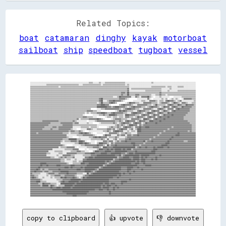
Related Topics:
boat
catamaran
dinghy
kayak
motorboat
sailboat
ship
speedboat
tugboat
vessel
░░░░░░░░░░░░░░░░░░░░░░░░░░░░░░░░░░░░░░░░░░░░░░░░░░░░░░░░░░▒▒▒▒░░░░░░▒▒░░░░▒▒▒▒▒▒▒▒▒▒▒▒▒▒▒▒▒▒▒▒░░░░░░░░░░░░░░░░░░░░░░░░░░▒▒░░░░░░░░░░░░░░░░░░░░░░░░░░░░░░░░░░░░░░░░░░

░░░░░░░░░░░░░░░░▒▒▒▒▒▒▒▒▒▒▒▒▒▒▒▒▒▒▒▒▒▒▒▒▒▒▒▒▒▒▒▒░░░░▒▒▒▒▒▒▒▒▒▒▒▒▒▒▒▒▒▒░░▒▒▒▒▒▒▒▒▒▒▒▒▒▒▒▒▒▒▒▒▒▒░░▒▒░░░░░░░░░░░░░░░░░░░░░░░░░░░░░░░░░░░░░░░░░░░░░░░░░░░░░░░░░░░░░░░░░░

▒▒▒▒▒▒▒▒▒▒▒▒▒▒▒▒▒▒▒▒▒▒▒▒▒▒▒▒░░▒▒▒▒▒▒▒▒▒▒▒▒▒▒▒▒▒▒▒▒▒▒▒▒▒▒▒▒▒▒▒▒▒▒▒▒▒▒▒▒▒▒▒▒▒▒▒▒▒▒▒▒▒▒▒▒▒▒▒▒▒▒▒▒▒▒▒▒░░░░░░░░░░░░░░░░░░░░░░▒▒▒▒▒▒▒▒▒▒▒▒▒▒░░▒▒▒▒░░░░░░▒▒▒▒▒▒░░░░░░░░░░░░

▒▒▒▒▒▒▒▒▒▒▒▒▒▒▒▒▒▒▒▒▒▒▒▒▒▒▒▒▒▒▒▒▒▒▒▒▒▒▒▒▒▒▒▒▒▒▒▒▒▒▒▒▒▒▒▒▒▒▒▒▒▒▒▒▒▒▒▒▒▒▒▒▒▒▒▒▒▒▒▒▒▒▒▒▒▒▒▒▒▒▒▒▒▒▒▒▓▓░░▒▒▒▒▒▒▒▒▒▒▒▒▒▒▒▒▒▒▒▒▒▒▒▒▒▒▒▒▒▒░░░░░░░░▒▒░░░░░░░░░░░░░░░░░░░░░░░░

▒▒▒▒▒▒▒▒▒▒▒▒▒▒▒▒▒▒▒▒▒▒▒▒▒▒▒▒▒▒▒▒▒▒▒▒▒▒▒▒▒▒▒▒▒▒▒▒▒▒▒▒▒▒▒▒▒▒▒▒▒▒▒▒▒▒▒▒▒▒▒▒▒▒▒▒▒▒▒▒▒▒▒▒▒▒▒▒▒▒▒▒▒▒▒▒▓▓░░░░░░░░░░░░░░░░▒▒▒▒▒▒▒▒▒▒▒▒▒▒▒▒░░░░░░▒▒░░░░░░░░▒▒▒▒▒▒▒▒▒▒▒▒▒▒▒▒▒▒

▒▒▒▒▒▒▒▒▒▒▒▒▒▒▒▒▒▒▒▒▒▒▒▒▒▒▒▒▒▒▒▒▒▒▒▒▒▒▒▒▒▒▒▒▒▒▒▒▒▒▒▒▒▒▒▒▒▒▒▒▒▒▒▒▒▒▒▒▒▒▒▒▒▒▒▒▒▒▒▒▒▒▒▒▒▒▒▒▒▒▓▓▓▓▒▒██▒▒▒▒▒▒▒▒▒▒▒▒▒▒▒▒▒▒▒▒▒▒▒▒▒▒▒▒▒▒▓▓▒▒▒▒▒▒▒▒▒▒▒▒▒▒▒▒▒▒▒▒▒▒▒▒▒▒▒▒▒▒▒▒▒▒

▒▒▒▒▒▒▒▒▒▒▒▒▒▒▒▒▒▒▒▒▒▒▒▒▒▒▒▒▒▒▒▒▒▒▒▒▒▒▒▒▒▒▒▒▒▒▒▒▒▒▒▒▒▒▒▒▒▒▒▒▒▒▒▒▒▒▒▒▒▒▒▒▒▒▒▒▒▒▒▒▒▒▒▒▒▒▒▒▒▒▓▓▒▒▒▒██▒▒▒▒▒▒▓▓▓▓▒▒▒▒▒▒▒▒▒▒▒▒░░░░▒▒▒▒▓▓▒▒▒▒░░▒▒▒▒▒▒▒▒▒▒▒▒▒▒▒▒▒▒▒▒▒▒▒▒▒▒▒▒

▒▒▒▒▒▒▒▒▒▒▒▒▒▒▒▒▒▒▒▒▒▒▒▒▒▒▒▒▒▒▒▒▒▒▒▒▒▒▒▒▒▒▒▒▒▒▒▒▒▒▒▒▒▒▒▒▒▒▒▒▒▒▒▒▒▒▒▒▒▒▒▒▒▒▒▒▒▒▒▒▒▒░░░░▒▒██▓▓▓▓▓▓▓▓▓▓░░░░▓▓▒▒░░▓▓▓▓▓▓██▒▒░░  ░░░░▒▒░░░░░░░░    ░░░░░░░░▒▒▒▒▒▒▒▒▒▒▒▒▒▒

▒▒▒▒▒▒▒▒▒▒▒▒▒▒▒▒▒▒▒▒▒▒▒▒▒▒▒▒▒▒▒▒▒▒▒▒▒▒▒▒▒▒▒▒▒▒▒▒▒▒▒▒▒▒▒▒▒▒▒▒▒▒▒▒▒▒▒▒▓▓██▒▒▒▒▒▒▒▒▒▒▒▒▒▒▒▒▓▓▓▓▓▓▒▒░░        ░░░░░░░░░░▓▓░░  ░░░░░░░░▒▒░░▒▒  ░░▒▒░░▒▒░░  ░░▓▓▓▓▓▓▓▓▒▒▒▒

▒▒▒▒▒▒▒▒▒▒▒▒▒▒▒▒▒▒▒▒▒▒▒▒▒▒▒▒▒▒▒▒▒▒▒▒▒▒▒▒▒▒▒▒▒▒▒▒▒▒▒▒▒▒▒▒▒▒▒▒▒▒▒▒▒▒▒▒▓▓██░░░░▒▒▓▓▓▓██▓▓▓▓▓▓▒▒░░        ░░░░░░░░▒▒▒▒░░░░▓▓▓▓▓▓▒▒░░▒▒▒▒░░▓▓██▓▓▓▓▒▒░░▒▒▓▓░░░░░░░░░░░░▒▒

▒▒▒▒▒▒▒▒▒▒▒▒▒▒▒▒▒▒▒▒▒▒▒▒▒▒▒▒▒▒▒▒▒▒▒▒▒▒▒▒▒▒▒▒▒▒▒▒▒▒▒▒▒▒▒▒▒▒▒▒▒▒▒▒▒▒░░▒▒██▒▒▒▒▒▒▓▓██▓▓▒▒        ░░▒▒██▓▓▓▓▒▒▒▒░░░░▓▓▓▓▓▓▓▓▒▒▒▒▒▒░░▒▒▓▓▓▓▓▓▒▒░░▒▒██▓▓▒▒░░▓▓▓▓▒▒░░░░▒▒▒▒

▒▒▒▒▒▒▒▒▒▒▒▒▒▒▒▒▒▒▒▒▒▒▒▒▒▒▒▒▒▒▒▒▒▒▒▒▒▒▒▒▒▒▒▒▒▒▒▒▒▒▒▒▒▒▒▒▒▒▒▒▒▒▒▒▒▒▓▓▓▓████▓▓▓▓░░        ▒▒▓▓██▓▓▓▓▓▓▒▒░░░░▓▓▓▓▓▓▓▓▓▓▒▒▒▒░░▒▒██▒▒▒▒▒▒▒▒░░▓▓██▓▓▒▒▒▒██▓▓▒▒▒▒██▓▓▓▓▓▓▒▒

▒▒▒▒▒▒▒▒▒▒▒▒▒▒▒▒▒▒▒▒▒▒▒▒▒▒▒▒▒▒▒▒▒▒▒▒▒▒▒▒▒▒▒▒▒▒▒▒▒▒▒▒▒▒▒▒▒▒▒▒▒▒▒▒▒▒██████████▓▓▓▓▒▒▓▓████▓▓▓▓▓▓▒▒░░▒▒▓▓██▓▓▓▓▓▓▒▒▒▒░░▒▒▓▓██▓▓▓▓▒▒░░▒▒██▓▓▓▓░░▓▓██▓▓▒▒▒▒██▓▓▓▓▓▓▓▓▒▒▒▒

▒▒▒▒▒▒▒▒▒▒▒▒▒▒▒▒▒▒▒▒▒▒▒▒▒▒▒▒▒▒▒▒▒▒▒▒▒▒▒▒▒▒▒▒▒▒▒▒▒▒▒▒▒▒▒▒▒▒▒▒      ░░░░▒▒▒▒▓▓▓▓▓▓▓▓▓▓▓▓▓▓▒▒░░▒▒▓▓████▓▓▓▓▒▒▒▒░░░░▓▓▓▓▓▓▓▓▒▒░░░░▓▓██▓▓▒▒░░▓▓▓▓▓▓░░▓▓██▓▓▓▓▓▓▓▓▓▓▒▒▒▒▒▒

▒▒▒▒▒▒▒▒▒▒▒▒▒▒▒▒▒▒▒▒▒▒▒▒▒▒▒▒▒▒▒▒▒▒▒▒▒▒▒▒▒▒▒▒▒▒▒▒▒▒▒▒▒▒▒▒▓▓▓▓▓▓▒▒▒▒░░░░              ░░▒▒██▓▓██▓▓▒▒▒▒▒▒░░░░▓▓██▓▓▓▓▒▒▒▒░░▓▓██▓▓▓▓░░▒▒██▓▓▒▒░░▓▓██▓▓▓▓▓▓▓▓▓▓▓▓▓▓▒▒▒▒▒▒

▒▒▒▒▒▒▒▒▒▒▒▒▒▒▒▒▒▒▒▒▒▒▒▒▒▒▒▒▒▒▒▒▒▒▒▒▒▒▒▒▒▒▒▒▒▒▒▒▒▒▒▒▒▒░░▒▒░░▒▒▒▒▒▒▓▓▓▓████▓▓▒▒▒▒▓▓██▓▓▓▓▓▓▓▓▒▒▒▒░░░░▓▓████▓▓▓▓▒▒░░▒▒████▓▓▒▒░░▓▓██▓▓▒▒▒▒██▓▓▓▓▓▓▓▓▓▓▓▓▓▓▓▓▓▓▒▒▒▒▒▒▒▒

▒▒▒▒▒▒▒▒▒▒▒▒▒▒▒▒▒▒▒▒▒▒▒▒▒▒▒▒▒▒▒▒▒▒▒▒▒▒▒▒▒▒▒▒▒▒▒▒▒▒▒▒░░        ░░░░░░▒▒▒▒▓▓▒▒▒▒██████▓▓▒▒▒▒▒▒░░████▓▓▓▓▓▓▒▒▒▒░░▓▓██▓▓▓▓░░▒▒██▓▓▓▓░░▒▒██▓▓▓▓▓▓██▓▓▓▓▓▓▓▓▓▓▓▓▒▒▒▒▒▒▒▒▒▒

▒▒▒▒▒▒▒▒▒▒▒▒▒▒▒▒▒▒▒▒▒▒▒▒▒▒▒▒▒▒▒▒▒▒▒▒▒▒▒▒▒▒▒▒▒▒▒▒▒▒▒▒▓▓▓▓▒▒▒▒▒▒░░░░        ░░▒▒▒▒░░▒▒▒▒░░▒▒▒▒░░▓▓▓▓▒▒▒▒░░▒▒██▓▓▓▓▒▒░░▓▓██▓▓▓▓░░▓▓██▓▓▓▓▓▓██▓▓▓▓▓▓▓▓▓▓▓▓▓▓▒▒▒▒▒▒▒▒▒▒▒▒

▒▒▒▒▒▒▒▒▒▒▒▒▒▒▒▒▒▒▒▒▒▒▒▒▒▒▒▒▒▒▒▒▒▒▒▒▒▒▒▒▒▒▒▒▒▒▓▓░░▒▒▒▒▒▒▒▒▓▓▓▓▓▓▓▓██▓▓▒▒░░      ░░▒▒▓▓▓▓▓▓▒▒▒▒▒▒░░░░▓▓▓▓▓▓▓▓▒▒░░████▓▓▒▒░░▓▓██▓▓▓▓▓▓██▓▓▓▓▓▓▓▓▓▓▓▓▓▓▓▓▓▓▒▒▒▒▒▒▒▒▒▒▒▒

▒▒▒▒▒▒▒▒▒▒▒▒▓▓▓▓▓▓▓▓▓▓▓▓▓▓▓▓▒▒▒▒▒▒▒▒▒▒▒▒▒▒▓▓▒▒░░░░░░░░░░  ░░░░░░▒▒▓▓▓▓▓▓▓▓▓▓▓▓▓▓▓▓▓▓▒▒▒▒▓▓▒▒░░▓▓██▓▓▓▓▓▓░░▒▒██▓▓▓▓▒▒▒▒████▓▓▓▓▓▓██▓▓▓▓▓▓▓▓▓▓▓▓▓▓▓▓▓▓▓▓▓▓▓▓▓▓▒▒▒▒▒▒▒▒

▓▓▓▓▓▓▓▓▓▓▓▓▓▓▓▓▓▓▓▓▒▒▒▒▒▒▒▒▒▒▓▓▓▓▓▓▓▓▓▓▓▓▒▒▓▓▓▓░░░░░░░░▒▒░░░░      ░░▒▒▒▒▒▒▒▒▒▒▒▒▓▓▒▒░░▒▒▓▓██▓▓▓▓▒▒░░▓▓██▓▓▓▓░░▒▒██▓▓▓▓▓▓▓▓██▓▓▓▓▓▓▓▓▓▓▓▓▓▓▓▓▓▓▓▓▓▓▓▓▓▓▓▓▓▓▓▓▒▒▒▒▒▒

▓▓▓▓▓▓▓▓▓▓▓▓▓▓▓▓▓▓▒▒▒▒▒▒▒▒▒▒▒▒▒▒▓▓▓▓▓▓▓▓▓▓▒▒▒▒▒▒▒▒▒▒▒▒▒▒▒▒▒▒▒▒▒▒▒▒░░░░░░░░░░░░░░░░░░▒▒▓▓▒▒▓▓▒▒░░▒▒████▓▓▓▓░░▓▓▒▒▓▓▓▓▓▓▓▓▓▓▓▓▓▓▓▓▓▓▓▓▓▓▓▓▓▓▓▓▓▓▓▓▓▓▓▓▓▓▓▓▓▓▓▓▓▓▓▓▒▒▒▒

▓▓▓▓▓▓▓▓▓▓▓▓▓▓▒▒▒▒▒▒▒▒▓▓▓▓▒▒▓▓▓▓▓▓▓▓▓▓▓▓▓▓░░░░░░░░▒▒▒▒▒▒▒▒░░▒▒▒▒▒▒░░        ░░▒▒▓▓▒▒▒▒▓▓▒▒░░▓▓██▓▓▓▓▒▒░░▓▓▓▓██▓▓▓▓████▓▓▓▓▓▓▓▓▓▓▓▓▓▓▓▓▓▓▓▓▓▓▒▒▓▓▓▓▓▓▓▓▓▓▓▓▓▓▓▓▓▓▒▒▒▒

▓▓▓▓▓▓▓▓▓▓▓▓▒▒▒▒▒▒▒▒▓▓▒▒▒▒▒▒▓▓▓▓▓▓▓▓▓▓▓▓▒▒░░░░    ░░░░░░▓▓▓▓▒▒░░░░▒▒▒▒▒▒▒▒▒▒▓▓▓▓▒▒▓▓░░▒▒▓▓██▓▓▓▓░░▒▒▓▓░░▒▒████▓▓▓▓▓▓▓▓▓▓▓▓▓▓▓▓▓▓▓▓▓▓▓▓▓▓▒▒▓▓▓▓▓▓▓▓▓▓▓▓▓▓▓▓▓▓▓▓▓▓▒▒▒▒

▓▓▓▓▓▓▓▓▓▓▓▓▓▓▓▓▓▓▓▓▓▓▓▓▓▓▓▓▓▓▓▓▓▓▓▓▓▓▒▒▓▓▓▓▒▒▒▒▓▓▒▒░░    ░░░░░░░░░░░░░░▒▒▒▒▓▓▒▒░░▓▓████▓▓▓▓░░░░▒▒░░▒▒▒▒░░████▓▓▓▓▓▓▓▓▓▓▓▓▓▓▓▓▓▓▓▓▓▓▒▒▓▓▓▓▓▓▓▓▓▓▓▓▓▓▓▓▓▓▓▓▓▓▒▒▓▓▒▒▒▒

▓▓▓▓▓▓▒▒▓▓▓▓▓▓▓▓▓▓▓▓▓▓▓▓▓▓▓▓▓▓▓▓▒▒▒▒▒▒░░▒▒▒▒▒▒▒▒▓▓██▓▓██▓▓▒▒░░    ░░░░░░  ░░░░▓▓▓▓▓▓▓▓▒▒░░▒▒▒▒▓▓▒▒▒▒░░░░░░▓▓▓▓▓▓▓▓▓▓▓▓▓▓▓▓▓▓▓▓▓▓▒▒▓▓▓▓▓▓▓▓▓▓▓▓▓▓▓▓██▓▓▓▓▓▓▓▓▓▓▓▓▓▓▓▓

▓▓▓▓▓▓▓▓▓▓▓▓▓▓▓▓▓▓▓▓▓▓▓▓▓▓▓▓▓▓▓▓▓▓▓▓░░░░░░░░░░▒▒▒▒▒▒▓▓▓▓▓▓▓▓▓▓▒▒░░      ▒▒██▓▓▓▓░░░░░░▓▓▒▒▓▓▓▓░░▓▓▓▓▒▒▓▓▓▓██▓▓▓▓▓▓▓▓▓▓▓▓▓▓▓▓▓▓▒▒▓▓▓▓▓▓▓▓▓▓▓▓▓▓▓▓████▓▓▓▓▓▓▓▓▓▓▓▓▓▓▓▓

▓▓▓▓▓▓▓▓▓▓▓▓▓▓▓▓▓▓▓▓▓▓▓▓▓▓▓▓▓▓▓▓▓▓▓▓▒▒░░░░      ░░░░░░░░░░▒▒▒▒▓▓██▓▓██▓▓▓▓▓▓░░▒▒▒▒▒▒▓▓▒▒░░░░░░▒▒▓▓▓▓▓▓▓▓▓▓▓▓▓▓▓▓▓▓▓▓▓▓▓▓▓▓▒▒▓▓▓▓▓▓▓▓▓▓▓▓▓▓▓▓██▓▓▓▓▓▓▓▓▓▓▓▓▓▓▓▓▓▓▓▓▓▓

▓▓▓▓▓▓▓▓▓▓▓▓▓▓▓▓▓▓▓▓▓▓▓▓▓▓▓▓▓▓▓▓▒▒▒▒▒▒████████▒▒▒▒░░░░░░░░░░▒▒▒▒▒▒▒▒▒▒▓▓▒▒░░▓▓░░░░▒▒▓▓░░▒▒▒▒▒▒▓▓▓▓██▓▓▓▓▓▓▓▓▓▓▓▓▓▓▓▓▓▓▒▒▓▓▓▓▓▓▓▓▓▓▓▓▓▓▓▓▓▓██▓▓▓▓▓▓▓▓▓▓▓▓▓▓▓▓▓▓▓▓▓▓▓▓

▓▓▓▓▓▓▓▓▓▓▓▓▓▓▓▓▓▓▓▓▓▓▓▓▓▓▓▓▓▓▒▒░░▒▒▒▒▒▒▓▓▓▓▓▓▒▒████▓▓░░    ░░░░  ░░░░░░▓▓▓▓▒▒▓▓▓▓░░▒▒▓▓▒▒▓▓▓▓██▓▓▓▓▓▓▓▓▓▓▓▓▓▓▓▓██▒▒▓▓▓▓██▓▓▓▓▓▓▓▓▓▓▓▓▓▓██▓▓▓▓▓▓▓▓▓▓▓▓▓▓▒▒▒▒▓▓▓▓▓▓▓▓

▓▓▓▓▓▓▓▓▓▓▓▓▓▓▓▓▓▓▓▓▓▓▓▓▓▓▓▓▓▓░░░░░░░░░░░░░░▒▒▒▒████▓▓██▓▓▒▒░░░░  ▒▒████▓▓▓▓▒▒░░▓▓▒▒▓▓▓▓▓▓▓▓▓▓▓▓▓▓▓▓████▓▓▓▓▓▓▓▓▒▒▓▓▓▓▓▓▓▓▓▓▓▓▓▓▓▓▓▓▓▓████▓▓▓▓▓▓▓▓▓▓▓▓▓▓▓▓▓▓▓▓▓▓▓▓▓▓

▓▓▓▓▓▓▓▓▓▓▓▓▓▓▓▓▓▓▓▓▓▓▓▓▓▓▓▓▓▓▓▓▒▒░░      ░░░░░░░░▒▒▒▒▓▓▓▓▓▓▓▓▓▓▓▓██▓▓▓▓▒▒░░██▒▒▓▓▓▓██▓▓▓▓▓▓▓▓▓▓▓▓▓▓▓▓██▓▓▓▓▒▒▓▓▓▓▓▓▓▓▓▓▓▓▓▓▓▓▓▓▓▓██████▓▓▓▓▓▓▓▓▓▓▓▓▓▓▓▓▓▓▓▓▓▓▓▓▓▓▓▓

▓▓▓▓▓▓▓▓▓▓▓▓▓▓▓▓▓▓▓▓▓▓▓▓▓▓▓▓░░▒▒▒▒▒▒▓▓▓▓▓▓▓▓░░  ░░░░░░░░▒▒▒▒▒▒▓▓▓▓▓▓▒▒░░████▓▓▓▓▓▓██████████████████████▒▒▓▓██▓▓▓▓██▓▓▓▓▓▓██▓▓██████▓▓▓▓██▓▓▓▓▓▓▓▓▓▓▓▓▓▓▓▓▓▓▓▓▓▓▓▓▓▓

▓▓▓▓▓▓▓▓▓▓▓▓▓▓▓▓▓▓▓▓▓▓░░░░░░░░░░░░▒▒▒▒▒▒▒▒▓▓▓▓▓▓      ░░  ░░░░░░░░▒▒████▓▓▓▓██▓▓██▓▓██████▓▓██▓▓████▒▒▓▓▓▓▓▓▓▓▓▓▓▓▓▓▓▓▓▓▓▓████▓▓▓▓▓▓▓▓▓▓▓▓▓▓▓▓▓▓▓▓▓▓▓▓▓▓▓▓▓▓▓▓▓▓▓▓▓▓

▓▓▓▓▓▓▓▓▓▓▓▓▓▓▓▓▓▓░░░░░░▒▒▒▒▒▒▒▒░░░░░░░░▒▒▒▒▒▒▓▓▓▓▒▒▒▒░░░░    ▒▒████▓▓▓▓▓▓██████▓▓▓▓████████████▓▓▓▓▓▓▓▓██▓▓▓▓▓▓▓▓▓▓▓▓▓▓████▓▓▓▓▓▓▓▓▓▓▓▓▓▓▓▓▓▓▓▓▓▓▓▓▓▓▓▓▓▓▓▓▓▓▓▓▓▓▓▓

▓▓▓▓▓▓▓▓▓▓▓▓▓▓▓▓▒▒▒▒░░░░░░░░▒▒▒▒░░░░▓▓▓▓▓▓▓▓▓▓▒▒▒▒▒▒▒▒▓▓▓▓▓▓████▓▓▓▓▓▓██████▓▓▓▓██████████▓▓▓▓▒▒▓▓████▓▓████████████████████▓▓▓▓▓▓▓▓▓▓▓▓▓▓▓▓▓▓▓▓▓▓▓▓▓▓▓▓▓▓▓▓▓▓▓▓▓▓▓▓

▓▓▓▓▓▓▓▓▓▓▓▓▓▓▓▓░░░░░░░░░░▒▒░░░░▓▓▓▓▓▓▓▓▒▒▒▒░░░░░░░░▒▒▒▒▒▒▒▒▓▓▓▓▓▓██████████████████▓▓▓▓██▒▒▓▓██████████████▓▓████████▓▓▓▓▓▓▓▓▓▓██▓▓▓▓▓▓▓▓▓▓▓▓▓▓▓▓▓▓▓▓▓▓▓▓▓▓▓▓▓▓▓▓▓▓

▓▓▓▓▓▓▓▓▓▓▓▓▓▓▓▓▓▓▓▓▒▒▒▒░░░░▒▒▓▓▒▒▓▓▒▒▒▒▒▒▓▓░░░░░░░░░░▓▓▓▓████▓▓██████████████████████▒▒▓▓▓▓██████▓▓▓▓██████▓▓██▓▓██▓▓▓▓▓▓▓▓██▓▓▓▓▓▓▓▓▓▓▓▓▓▓▓▓▓▓▓▓▓▓▓▓▓▓▓▓▓▓▓▓▓▓▓▓▓▓

▓▓▓▓▓▓▓▓▓▓▓▓▓▓▓▓▓▓▓▓▓▓▓▓▓▓▓▓▓▓▒▒▒▒░░▒▒▒▒░░░░▒▒░░░░░░▓▓▓▓██████████████████████████▒▒▓▓▓▓████████████▓▓██████▓▓████▓▓▓▓▓▓██▓▓██▓▓▓▓▓▓▓▓▓▓▓▓▓▓▓▓▓▓▓▓▓▓▓▓▓▓▓▓▓▓▓▓▓▓▓▓▓▓

▓▓▓▓▓▓▓▓▓▓▓▓▓▓▓▓▓▓▓▓▓▓▓▓▓▓▓▓▓▓▒▒▒▒░░░░░░░░▒▒▒▒░░▒▒▒▒██████████████████████▓▓██▓▓▒▒▓▓████████████████████▓▓██▓▓████▓▓▓▓▓▓▓▓▓▓▓▓▓▓▓▓▓▓▓▓▓▓▓▓▓▓▓▓▓▓▓▓▓▓▓▓▓▓▓▓▓▓▓▓▓▓▓▓▓▓

▓▓▓▓▓▓▓▓▓▓██████▓▓▓▓▓▓▓▓▓▓▓▓▓▓▓▓▓▓▓▓▒▒░░░░▒▒▒▒▒▒▒▒████▓▓▓▓████████████████▓▓▒▒▓▓████████████████████▓▓▓▓████▓▓▓▓██▓▓▓▓▓▓▓▓▓▓▓▓▓▓▓▓▓▓▓▓▓▓▓▓▓▓▓▓▓▓▓▓▓▓▓▓▓▓▓▓▓▓▓▓▓▓▓▓▓▓

▓▓▓▓▓▓▓▓▓▓██▓▓▓▓██▓▓▓▓▓▓▓▓████▓▓▓▓▓▓▓▓▓▓████▓▓▓▓▓▓▓▓▓▓▓▓████████████████▒▒▓▓██████████████████████████████▓▓▓▓▓▓▓▓██████▓▓▓▓▓▓▓▓▓▓▓▓▓▓▓▓▓▓▓▓▓▓▓▓▓▓▓▓▓▓▓▓▓▓▓▓▓▓▓▓▓▓▓▓

▓▓▓▓▓▓▓▓██▓▓▓▓▓▓▓▓▓▓▓▓▓▓▓▓▓▓▓▓▓▓▓▓████▓▓██▓▓▓▓▓▓▓▓██▓▓██████████████▒▒▓▓██████████████████▓▓▓▓▓▓██████▓▓▓▓██▓▓▓▓▓▓▓▓▓▓▓▓▓▓▓▓▓▓▓▓▓▓▓▓▓▓▓▓▓▓▓▓▓▓▓▓▓▓▓▓▓▓▓▓▓▓▓▓▓▓▓▓▓▓▓▓

▓▓▓▓▓▓██▓▓▒▒▓▓▒▒▒▒▓▓▓▓▓▓▓▓▓▓██▓▓▓▓▓▓▓▓▓▓▓▓▓▓▓▓████▓▓▓▓██████████▓▓▒▒██████████████████████▓▓▓▓▓▓████▓▓▓▓▓▓▓▓▓▓██▓▓▓▓▓▓▓▓▓▓▓▓▓▓▓▓▓▓▓▓▓▓▓▓▓▓▓▓▓▓▓▓▓▓▓▓▓▓▓▓▓▓▓▓▓▓▓▓▓▓▓▓

▓▓▓▓██▓▓▓▓▓▓▒▒▓▓▓▓▒▒▒▒▓▓▓▓▓▓▓▓████████▓▓▓▓▓▓▓▓▓▓▓▓▓▓▓▓██████▓▓▒▒▓▓██████████████████████▓▓▓▓▓▓▓▓██▓▓▓▓██▓▓▓▓▓▓▓▓▓▓▓▓▓▓▓▓▓▓▓▓▓▓▓▓▓▓▓▓▓▓▓▓▓▓▓▓▓▓▓▓▓▓▓▓▓▓▓▓▓▓▓▓▓▓▓▓▓▓▓▓

▓▓▒▒▒▒▒▒▒▒░░░░░░▒▒▓▓▓▓▓▓▒▒▒▒▓▓▓▓▓▓▓▓██▓▓▓▓▓▓▓▓▒▒▒▒▒▒░░░░██▒▒▓▓████████████████████████████▓▓██▓▓▓▓██▓▓▓▓▓▓▓▓▓▓▓▓▓▓▓▓▓▓▓▓▓▓▓▓▓▓▓▓▓▓▓▓▓▓▓▓▓▓▓▓▓▓▓▓▓▓▓▓▓▓▓▓▓▓▓▓▓▓▓▓▓▓▓▓

▓▓▓▓▒▒▒▒░░░░░░░░▒▒░░▒▒▒▒▓▓▓▓▓▓▒▒▒▒▓▓▓▓▓▓▓▓▓▓▒▒░░░░░░▒▒▓▓▓▓████████████████████████████▓▓██▓▓▓▓▓▓▓▓▓▓▓▓▓▓▓▓▓▓▓▓▓▓▓▓▓▓▓▓▓▓▓▓▓▓▓▓▓▓▓▓▓▓▓▓▓▓▓▓▓▓▓▓▓▓▓▓▓▓▓▓▓▓▓▓▓▓▓▓▓▓▓▓▓▓

▓▓██▓▓▒▒░░░░▒▒░░░░░░▒▒░░▒▒▒▒▒▒██▓▓██▓▓▓▓▓▓██▓▓▒▒░░▒▒██▓▓██████████████████████████▓▓▓▓██▓▓▓▓▓▓▓▓▓▓▓▓▓▓▓▓▓▓▓▓▓▓▓▓▓▓▓▓▓▓▓▓▓▓▓▓▓▓▓▓▓▓▓▓▓▓▓▓▓▓▓▓▓▓▓▓▓▓▓▓▓▓▓▓▓▓▓▓▓▓▓▓▓▓▓▓

▓▓▓▓▓▓▓▓▓▓▒▒░░░░░░░░░░░░░░▒▒▒▒▒▒▓▓▓▓▓▓▓▓██████████▓▓██████████████████████████▓▓▓▓▓▓▓▓▓▓▓▓▓▓▓▓▓▓▓▓██▓▓▓▓▓▓▓▓▓▓▓▓▓▓▓▓▓▓▓▓▓▓▓▓▓▓▓▓▓▓▓▓▓▓▓▓▓▓▓▓▓▓▓▓▓▓▓▓▓▓▓▓▓▓▓▓▓▓▓▓▓▓▓▓

▓▓▓▓▓▓████▒▒▒▒▒▒░░░░░░░░░░░░▒▒▓▓██▓▓▓▓██████████▓▓████████████████████████████▓▓▓▓▓▓▓▓▓▓▓▓██████▓▓▓▓▓▓▓▓▓▓▓▓▓▓▓▓▓▓▓▓▓▓▓▓▓▓▓▓▓▓▓▓▓▓▓▓▓▓▓▓▓▓▓▓▓▓▓▓▓▓▓▓▓▓▓▓▓▓▓▓▓▓▓▓▓▓▓▓

▓▓▓▓▓▓▓▓▒▒▒▒██▓▓▓▓▓▓▒▒▒▒▒▒░░░░██████████████▓▓██████████████████████████▓▓████▓▓████▓▓▓▓▓▓██▓▓▓▓▓▓▓▓▓▓▓▓▓▓▓▓▓▓▓▓▓▓▓▓▓▓▓▓▓▓▓▓▓▓▓▓▓▓▓▓▓▓▓▓▓▓▓▓▓▓▓▓▓▓▓▓▓▓▓▓▓▓▓▓▓▓▓▓▓▓▓▓

▓▓▓▓▓▓▓▓▓▓▒▒██████▒▒██▓▓▒▒░░▒▒▒▒▒▒████████▓▓██████████████████████████▓▓██▓▓████▓▓▓▓██▓▓▓▓▓▓▓▓▓▓▓▓▓▓▓▓▓▓▓▓▓▓▓▓▓▓▓▓▓▓▓▓▓▓▓▓▓▓▓▓▓▓▓▓▓▓▓▓▓▓▓▓▓▓▓▓▓▓▓▓▓▓▓▓▓▓▓▓▓▓▓▓▓▓▓▓▓▓

▓▓▓▓▓▓▓▓▓▓▓▓▓▓▓▓▓▓▓▓██▓▓▓▓████▓▓████████▓▓████████████████████████████▓▓██████▓▓▓▓██▓▓██▓▓▓▓▓▓▓▓▓▓▓▓▓▓▓▓▓▓▓▓▓▓▓▓▓▓▓▓▓▓▓▓▓▓▓▓▓▓▓▓▓▓▓▓▓▓▓▓▓▓▓▓▓▓▓▓▓▓▓▓▓▓▓▓▓▓▓▓▓▓▓▓▓▓▓▓

▓▓▓▓▓▓▓▓▓▓▓▓▓▓▓▓▓▓▓▓▓▓██████████████████████████████████████████▓▓▓▓████▓▓▓▓██▓▓▓▓██▓▓▓▓▓▓▓▓▓▓▓▓▓▓▓▓▓▓▓▓▓▓▓▓▓▓▓▓▓▓▓▓▓▓▓▓▓▓▓▓▓▓▓▓▓▓▓▓▓▓▓▓▓▓▓▓▓▓▓▓▓▓▓▓▓▓▓▓▓▓▓▓▓▓▓▓▓▓▓▓

▓▓▓▓▓▓▓▓▓▓▓▓▓▓▓▓▓▓▓▓▓▓▓▓▓▓▓▓▓▓▓▓██████████████████████████▓▓▓▓▓▓▓▓▓▓▓▓▓▓▓▓▓▓▓▓██▓▓▓▓▓▓▓▓▓▓▓▓▓▓▓▓▓▓▓▓▓▓▓▓▓▓▓▓▓▓▓▓▓▓▓▓▓▓▓▓▓▓▓▓▓▓▓▓▓▓▓▓▓▓▓▓▓▓▓▓▓▓▓▓▓▓▓▓▓▓▓▓▓▓▓▓▓▓▓▓▓▓▓▓

▓▓▓▓▓▓▓▓▓▓▓▓▓▓▓▓▓▓▓▓▓▓▓▓▓▓▓▓▓▓▓▓▓▓▓▓████████████████████▓▓▓▓▓▓▓▓▓▓▓▓▓▓▓▓▓▓▓▓▓▓██▓▓▓▓▓▓▓▓▓▓▓▓▓▓▓▓▓▓▓▓▓▓▓▓▓▓▓▓▓▓▓▓▓▓▓▓▓▓▓▓▓▓▓▓▓▓▓▓▓▓▓▓▓▓▓▓▓▓▓▓▓▓▓▓▓▓▓▓▓▓▓▓▓▓▓▓▓▓▓▓▓▓▓▓

copy to clipboard
👍 upvote
👎 downvote