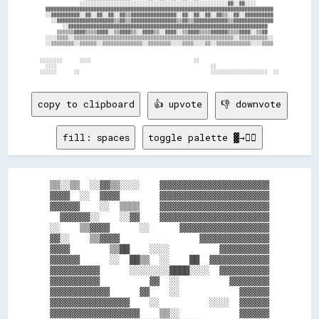
              ░░░░░░░░░░░░░░░░░░░░░░░░░░░░░░░░░░░░░░░░░░░░░░░░░░░░▓▓░░▓▓░░░░        

  ▓▓▓▓▓▓▓▓▓▓▓▓▓▓▓▓▓▓▓▓▓▓▓▓▓▓▓▓▓▓▓▓▓▓▓▓▓▓▓▓▓▓▓▓▓▓▓▓▓▓▓▓▓▓▓▓▓▓▓▓▓▓▓▓▓▓▓▓▓▓▓▓▓▓▓▓▓▓▓▓  

  ░░▓▓▓▓▓▓▓▓▓▓░░▓▓░░▓▓░░▓▓░░▓▓▒▒▓▓▓▓▓▓▓▓▓▓▓▓▓▓▓▓░░▓▓░░▓▓░░▓▓░░▓▓▒▒░░▓▓░░▓▓▓▓▓▓▓▓▓▓  

    ░░▓▓▓▓▓▓▓▓▓▓▓▓▓▓▓▓▓▓▓▓▒▒▓▓▒▒▓▓▓▓▓▓▓▓▓▓▓▓▓▓▓▓▒▒▓▓▒▒▓▓▓▓▓▓▓▓▓▓▓▓▒▒▓▓▓▓▓▓▓▓▓▓▓▓▓▓  

        ░░▓▓▓▓▓▓▓▓▓▓▓▓▓▓▓▓▓▓▓▓▓▓▓▓▓▓▓▓▓▓▓▓▓▓▓▓▓▓▓▓▓▓▓▓▓▓▓▓▓▓▓▓▓▓▓▓▓▓▓▓▓▓▓▓▓▓▓▓▓▓    

      ▒▒▒▒▒▒▓▓▓▓▒▒▒▒▓▓▓▓░░▒▒▓▓▓▓▒▒░░▓▓▓▓▒▒░░▓▓▓▓░░▒▒▓▓▓▓▒▒▒▒▓▓▓▓▓▓▒▒▒▒▓▓▓▓░░▒▒▓▓    

  ░░░░▒▒▒▒░░▒▒▒▒▒▒▒▒▒▒▒▒▒▒▒▒▒▒▒▒▒▒▒▒▒▒▒▒▒▒▒▒▒▒▒▒▒▒▒▒▒▒▒▒▒▒▒▒▒▒▒▒▒▒▒▒░░▒▒▒▒▒▒▒▒▒▒░░  

  ░░▒▒▒▒▒▒▒▒░░▒▒▒▒▒▒░░▒▒▒▒▒▒▒▒▒▒▒▒▒▒░░▒▒▒▒▒▒▒▒░░░░▒▒▒▒░░░░▒▒░░▒▒▒▒▒▒▒▒▒▒▒▒░░░░▒▒▒▒  

░░░░░░░░      ░░░░                                    ░░                            

  ░░░░                                                      ░░                      

copy to clipboard
👍 upvote
👎 downvote
fill: spaces
toggle palette ▓→✊🏽
▒▒░░▒▒  ░░▓▓▒▒░░░░    ▓▓▓▓▓▓▓▓▓▓▓▓▓▓▓▓▓▓▓▓▓▓

▓▓▓▓  ░░  ▓▓▓▓        ▓▓▓▓▓▓▓▓▓▓▓▓▓▓▓▓▓▓▓▓▓▓

▓▓▓▓▓▓    ░░  ▒▒▒▒    ▓▓▓▓▓▓▓▓▓▓▓▓▓▓▓▓▓▓▓▓▓▓

  ▓▓▓▓▓▓░░    ░░▓▓    ▓▓▓▓▓▓▓▓▓▓▓▓▓▓▓▓▓▓▓▓▓▓

░░    ▒▒▓▓▓▓      ░░      ▓▓▓▓▓▓▓▓▓▓▓▓▓▓▓▓▓▓

▓▓░░    ▒▒▓▓▓▓                ▓▓▓▓▓▓▓▓▓▓▓▓▓▓

▓▓▓▓        ▒▒██    ░░░░          ▓▓▓▓▓▓▓▓▓▓

▓▓▓▓▓▓      ░░  ██▒▒  ░░    ██  ▓▓▓▓▓▓▓▓▓▓▓▓

▓▓▓▓▓▓▓▓▓▓      ░░░░░░░░████░░░░  ▓▓▓▓▓▓▓▓▓▓

▓▓▓▓▓▓▓▓▓▓          ▓▓  ░░          ▓▓▓▓▓▓▓▓

▓▓▓▓▓▓▓▓▓▓▓▓      ▓▓    ░░            ▓▓▓▓▓▓

▓▓▓▓▓▓▓▓▓▓▓▓▓▓▓▓    ░░          ░░░░  ▓▓▓▓▓▓

▓▓▓▓▓▓▓▓▓▓▓▓▓▓▓▓▓▓    ▒▒░░            ▓▓▓▓▓▓
