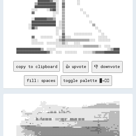
              ████████▓▓░░░░  ▒▒        ░░                          

            ▒▒████████████░░  ▓▓        ░░                          

            ██████████████░░  ▓▓                                    

          ░░░░      ░░▓▓██░░  ▒▒          ░░                        

          ▓▓            ░░░░  ▒▒            ░░                      

                        ░░    ▒▒              ░░                    

          ░░████████▓▓▓▓▒▒    ▒▒                                    

          ████████████████  ░░▒▒                ░░                  

        ░░████████████████  ░░▒▒                  ▒▒                

        ░░██▒▒            ░░░░▒▒                    ░░              

                          ░░  ▒▒                      ░░            

                          ░░  ▓▓      ░░░░░░░░░░░░      ░░          

          ▓▓    ░░░░░░░░    ░░▓▓░░░░                  ░░░░░░        

          ░░░░            ░░▒▒▓▓▒▒▒▒▒▒▒▒▒▒▒▒▒▒▒▒░░░░  ░░░░░░░░      

          ░░░░░░░░  ░░░░░░░░░░▒▒░░    ░░░░                          

                          ░░░░░░░░░░░░░░░░░░▒▒▒▒▒▒▒▒▒▒░░  ░░░░      

████████████████▒▒  ░░░░░░                                  ░░▒▒████

copy to clipboard
👍 upvote
👎 downvote
fill: spaces
toggle palette ▓→✊🏽
                                        ░░  ░░░░                                                                                                                ░░░░░░░░░░

                                        ░░░░░░░░░░                                                                                          ░░  ░░  ░░░░░░░░░░░░░░░░░░░░░░

                                        ░░░░░░░░                                                                                    ▒▒▒▒▒▒▒▒▒▒▒▒▒▒▒▒░░░░▒▒▒▒▒▒▒▒▒▒▒▒░░  ░░

                                      ░░░░░░░░░░░░░░░░░░░░░░░░░░░░░░                                          ░░  ░░      ░░░░░░▒▒▒▒▒▒▒▒▒▒▒▒▒▒▒▒▒▒▒▒▒▒▒▒▒▒▒▒▒▒▒▒▒▒▒▒▒▒▒▒▒▒

                                          ░░░░░░░░░░░░░░░░░░░░░░░░░░░░░░░░░░░░░░░░                          ░░░░░░░░░░▒▒▒▒▒▒▒▒▒▒▒▒▒▒▒▒▒▒▒▒▒▒▒▒▒▒▒▒▒▒▒▒▒▒▒▒▒▒▒▒▒▒▒▒▒▒▒▒▒▒▒▒

                                  ░░░░░░░░░░░░░░░░░░░░▒▒░░░░░░░░░░░░░░░░░░░░▒▒▒▒░░░░▒▒░░░░░░░░░░░░░░░░░░░░░░▒▒▒▒▒▒▒▒▒▒▒▒▒▒▒▒▒▒▒▒▒▒▒▒▒▒▒▒▒▒▒▒▒▒▒▒▒▒▒▒▒▒▒▒▒▒▒▒▒▒▒▒▒▒▒▒▒▒▒▒▒▒

                                ░░░░░░░░░░░░  ░░░░░░░░░░░░░░░░░░░░░░░░░░░░░░░░░░░░▒▒░░░░░░░░░░░░░░░░░░░░░░░░░░░░░░░░░░░░░░░░░░░░░░░░░░░░░░░░░░░░░░░░░░░░░░░░░░░░░░░░░░░░░░

          ░░░░                ░░░░░░░░░░░░░░░░░░░░░░░░░░░░░░░░░░░░░░░░░░░░▓▓░░░░░░░░░░░░░░░░░░░░░░░░░░░░░░░░░░░░░░░░░░░░░░░░░░░░░░░░░░░░░░░░░░░░░░░░░░░░░░░░░░░░░░░░░░░░░░

        ▒▒░░░░░░          ░░░░░░░░░░░░░░  ░░  ░░    ░░░░▒▒▒▒░░▒▒▒▒  ░░▒▒░░▒▒▒▒▒▒░░▒▒▓▓▒▒░░░░░░░░░░░░░░░░░░░░░░░░░░░░░░░░░░░░░░░░░░░░░░░░░░░░░░░░░░░░░░░░░░▒▒▒▒▒▒▒▒▒▒▒▒▒▒▒▒

        ░░░░░░░░░░░░░░░░░░░░░░░░░░░░▒▒▒▒▒▒░░░░░░░░▒▒▓▓▒▒▓▓▓▓▒▒▓▓▓▓░░░░▓▓▒▒▒▒▒▒▓▓▒▒▒▒░░▒▒▒▒░░░░░░░░░░░░░░░░░░░░░░░░░░░░░░░░░░░░░░░░░░░░░░░░░░▒▒▒▒▒▒▒▒▒▒▒▒▒▒▒▒▒▒▒▒▒▒░░▒▒▒▒▒▒

          ░░░░▒▒▒▒▒▒▒▒▒▒▒▒░░░░░░░░▒▒░░░░░░░░░░░░░░░░░░░░░░░░░░░░░░░░░░░░░░░░░░░░░░░░░░░░░░░░░░░░░░░░░░░░░░░░░░░░░░░░░░░░░░░░░░░░░░░░░░░░░░░░░░░░░░▒▒▒▒░░▒▒▒▒▒▒▒▒▒▒▒▒▒▒▒▒▒▒

          ░░░░░░░░▒▒░░░░░░░░░░░░░░░░░░░░░░░░░░░░░░░░░░░░░░░░░░░░░░░░░░░░░░░░░░░░░░░░░░░░░░░░░░░░░░░░░░░░░░░░░░░░░░░░░░░░░░░░░░░░░░░░░░▒▒▒▒▒▒░░░░▒▒▒▒░░░░▒▒▒▒▒▒▒▒▒▒▒▒▒▒▒▒▒▒

        ░░░░░░░░░░░░░░░░░░░░░░░░░░░░░░░░░░░░░░░░░░░░░░░░░░░░░░░░░░░░░░░░░░░░░░░░░░░░░░░░░░░░░░░░░░░░░░░░░░░░░░░░░░░░░░░░░░░░░░░░▒▒░░░░░░▒▒░░░░░░▒▒░░░░░░▒▒▒▒▒▒▒▒▒▒▒▒▒▒▒▒▒▒

                  ░░  ░░░░░░░░░░▒▒░░░░░░▒▒░░░░░░░░░░░░░░░░░░░░░░░░░░░░░░░░░░░░░░░░░░░░░░░░░░░░░░░░░░░░░░░░░░░░░░░░░░░░░░░░░░░░░░▒▒▒▒▒▒▒▒▒▒▒▒░░▒▒▒▒▒▒▒▒░░▒▒▒▒▒▒▒▒▒▒▒▒▒▒▒▒▒▒

              ░░    ░░░░░░░░░░  ▓▓▓▓░░▒▒▓▓▒▒▓▓▒▒▓▓▓▓▒▒▓▓▓▓  ░░░░▒▒▒▒▒▒▒▒▒▒▓▓▓▓▒▒▓▓▒▒░░  ▓▓▓▓▓▓▒▒▓▓▓▓░░▓▓▓▓▒▒▓▓▓▓░░░░░░░░░░░░░░░░░░░░░░░░░░░░░░░░░░░░▒▒░░▒▒▒▒▒▒▒▒▒▒▒▒▒▒▒▒▒▒

              ▒▒▒▒▒▒░░░░░░░░░░░░▓▓▓▓▒▒▒▒▒▒▓▓▓▓▒▒▓▓▓▓▒▒▓▓▓▓░░░░░░▒▒▒▒▒▒░░▒▒▓▓▓▓▒▒▓▓░░░░░░▓▓▓▓▓▓▓▓▓▓▓▓░░▓▓▓▓▒▒▓▓▓▓░░░░░░░░░░░░░░░░░░░░░░▒▒░░░░░░░░▒▒▒▒▒▒▓▓▒▒▒▒▒▒▒▒▒▒▒▒▒▒▒▒▒▒

        ░░░░░░░░░░░░░░░░░░░░░░░░░░░░░░░░░░░░░░░░░░░░░░░░░░░░░░░░░░░░░░▒▒▒▒▒▒▓▓▒▒▒▒▒▒▒▒▒▒▒▒▒▒▒▒▒▒▒▒▒▒▒▒▒▒▒▒▒▒▒▒▒▒▒▒▒▒▒▒▒▒▒▒▒▒▒▒▓▓▓▓▓▓▓▓▓▓▓▓▓▓▓▓▓▓▓▓▓▓▓▓▒▒▒▒▒▒▒▒▒▒▒▒▒▒▒▒▒▒▒▒

        ░░░░░░░░▒▒░░░░░░░░░░░░░░░░░░░░░░░░░░░░░░░░░░░░░░░░░░░░░░░░░░░░░░░░░░░░░░░░░░░░░░░░░░░░░░▒▒░░▒▒▒▒▒▒▒▒▒▒▒▒▒▒▒▒▒▒▒▒▒▒▒▒▒▒▒▒▒▒▒▒▒▒▓▓▒▒▒▒▒▒▒▒▒▒▒▒▒▒▒▒▒▒▒▒▒▒▒▒▒▒▒▒▒▒▒▒▒▒

      ░░░░░░░░░░░░░░░░▓▓░░▒▒░░░░░░░░░░░░▒▒░░░░░░░░░░░░░░░░░░░░░░░░░░░░░░░░░░▒▒░░░░░░▒▒░░░░░░░░░░░░░░▒▒▒▒▒▒▒▒▒▒▒▒▒▒▒▒▒▒▒▒▒▒▒▒▒▒▒▒▒▒▒▒▒▒▒▒▒▒▒▒▒▒▒▒▒▒▒▒▒▒▒▒▒▒▒▒▒▒▒▒▒▒▒▒▒▒▒▒▒▒

      ░░░░░░░░░░░░░░░░░░░░░░░░░░░░▒▒▒▒░░░░░░░░░░░░░░░░░░░░░░░░░░░░░░░░░░░░░░░░░░░░░░░░▒▒▒▒░░░░░░▒▒▒▒▒▒▒▒▒▒▒▒▒▒▒▒▒▒▒▒▒▒▒▒▒▒▒▒▒▒▒▒▒▒▒▒▒▒██▓▓▒▒▒▒▒▒▒▒▒▒▒▒▒▒▒▒▒▒▒▒▒▒▓▓▒▒▒▒▒▒▒▒

░░░░░░▒▒▓▓▓▓▓▓▓▓▓▓████▓▓▓▓▓▓▓▓▓▓▒▒▒▒▒▒▒▒░░░░░░░░░░░░░░░░░░░░░░░░░░░░░░░░░░░░░░░░░░░░▒▒▒▒░░▒▒▒▒▒▒▒▒▒▒▒▒▒▒▒▒▒▒▒▒▒▒▒▒▒▒▒▒▒▒▒▒▒▒▒▒▒▒▒▒▒▒▒▒▓▓▓▓▒▒▒▒▒▒▒▒▒▒▒▒▒▒▒▒▒▒▒▒▒▒▒▒▒▒▒▒▓▓▒▒

░░░░░░░░▒▒▒▒▒▒▓▓▓▓▓▓▓▓▓▓▓▓▓▓▓▓▓▓▓▓▓▓▓▓▓▓▓▓▓▓▓▓▓▓▓▓▓▓▓▓▓▓▓▓▓▓██████████▓▓▓▓▓▓▓▓██▓▓▓▓▓▓▓▓▓▓▓▓▒▒░░░░░░░░░░░░▒▒▓▓▓▓▓▓██▓▓██▓▓▓▓██████████▓▓▓▓▓▓▓▓▓▓▓▓▒▒▓▓▒▒▒▒▒▒▓▓▒▒▒▒▒▒▒▒▒▒▒▒

░░░░░░░░░░▒▒▒▒▓▓▓▓▓▓▓▓▓▓▓▓▓▓▓▓▓▓▓▓▓▓▓▓▓▓▓▓▓▓▓▓▓▓▓▓▓▓▓▓▓▓▓▓▓▓▓▓▓▓▓▓▓▓▓▓▓▓▓▓▓▓▓▓▓▓▓▓▓▓▓▓▓▓▓▓▓▓▓▓▓▓▓▓▓▓▓▓▓▓▓▓▓▓▓▓▓▓▓▓▓▓████▓▓▓▓▓▓▓▓▓▓▓▓██████▓▓▓▓▓▓▓▓▓▓▒▒▓▓▓▓▒▒▒▒▒▒▒▒▓▓▓▓▒▒▒▒

░░░░░░░░░░░░▒▒▒▒▒▒▓▓▓▓▓▓▓▓▓▓▓▓▓▓▓▓▓▓▓▓▓▓▓▓▓▓▓▓▓▓▓▓▓▓▓▓▓▓▓▓▓▓▓▓▓▓▓▓▓▓▓▓▓▓▓▓▓▓▓▓▓▓▓▓▓▓▓▓▓▓▓▓▓▓▓▓▓▓▓▓▓▓▓▓▓▓▓▓▓▓▓▓▓▓▓▓▓▓▓▓▓▓▓▓▓▓▓▓▓▓▓▓████▓▓▓▓██▓▓▓▓▓▓▓▓▓▓▓▓▒▒▒▒▒▒▒▒▒▒▒▒▒▒▒▒▒▒

░░░░░░░░░░▒▒▒▒▒▒▒▒▒▒▒▒▒▒▒▒▓▓▓▓▓▓▓▓▓▓▓▓▓▓▓▓▓▓▓▓▓▓▓▓▓▓▓▓▓▓▓▓▓▓▓▓▓▓▓▓▓▓▓▓▓▓▓▓▓▓▓▓▓▓▓▓▓▓▓▓▓▓▓▓▓▓▓▓▓▓▓▓▓▓▓▓▓▓▓▓▓▓▓▓▓▓▓▓▓▓▓▓▓▓▓▓████████████████▓▓▓▓▓▓▓▓▓▓▒▒▓▓▒▒▓▓▓▓▓▓▓▓▓▓▓▓▓▓▒▒

░░░░░░░░▒▒▒▒▒▒▒▒▒▒▒▒▒▒▒▒▒▒▒▒▒▒▓▓▓▓▓▓▓▓▒▒▓▓▓▓▓▓▓▓▓▓▓▓▓▓▓▓▓▓▓▓▓▓▓▓▓▓▓▓▓▓▓▓▓▓▓▓▓▓▓▓▓▓▓▓▓▓▓▓▓▓▓▓▓▓▓▓▓▓▓▓▓▓▓▓▓▓▓▓▓▓▓▓▓▓▓▓▓▓▓▓▓▓▓▓▓▓▓▓▓▓▓▓▓▓██▓▓██▓▓▓▓▓▓▓▓▓▓▓▓▓▓▓▓▓▓▓▓▒▒▒▒▒▒▓▓▓▓

░░░░░░░░░░░░░░▒▒▒▒▒▒▒▒▒▒▒▒▒▒▒▒▓▓▓▓▓▓▒▒▓▓▓▓▓▓▓▓▓▓▓▓▓▓▓▓▓▓▓▓▓▓▓▓▓▓▓▓▓▓▓▓▓▓▓▓▓▓▓▓▓▓▓▓▓▓▓▓▓▓▓▓▓▓▓▓▓▓▓▓▓▓▓▓▓▓▓▓▓▓▓▓▓▓▓▓▓▓▓▓▓▓▓▓▓▓▓▓▓▓▓▓▓▓▓▓██▓▓▓▓▓▓▓▓▓▓▓▓▓▓▓▓▓▓▓▓▓▓▓▓▓▓▓▓▓▓▒▒▓▓

░░░░░░░░░░░░▒▒▒▒▒▒▒▒▒▒░░▒▒▒▒▒▒▓▓▓▓▓▓▓▓▒▒▓▓▓▓▓▓▓▓▓▓▓▓▓▓▓▓▓▓▓▓▓▓▓▓▓▓▓▓▓▓▓▓▓▓▓▓▓▓▓▓▓▓▓▓▓▓▓▓▓▓▓▓▓▓▓▓▓▓▓▓▓▓▓▓▓▓▓▓▓▓▓▓▓▓▓▓▓▓▓▓▓▓▓▓▓▓▓▓▓▓▓▓▓▓▓▓▓▓▓▓▓▓▓▓▓▓▓▓▓▓▓▓▓▓▓▓▓▓▓▓▓▓▓▓▓▓▓▓▓▓

░░░░░░░░░░░░░░▒▒░░▒▒░░░░▒▒░░▒▒▒▒▒▒▓▓▓▓▓▓▓▓▓▓▓▓▓▓▓▓▓▓▓▓▓▓▓▓▓▓▓▓▓▓▓▓▓▓▓▓▓▓▓▓▓▓▓▓▓▓▓▓▓▓▓▓▓▓▓▓▓▓▓▓▓▓▓▓▓▓▓▓▓▓▓▓▓▓▓▓▓▓▓▓▓▓▓▓▓▓▓▓▓▓▓▓▓▓▓▓▓▓▓▓▓▓▓▓▓▓▓▓▓▓▓▓▓▓▓▓▓▓▓▓▓▓▓▓▓▓▓▓▒▒▒▒▓▓▓▓
