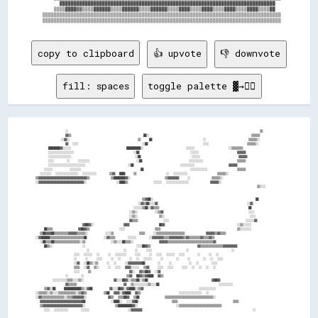
        ████████████████████████████████████████████████████████████████████████████  

      ▒▒▒▒████▓▓▒▒▒▒██████▒▒▒▒██████▒▒▒▒██████▒▒▒▒████▒▒▒▒████▒▒▒▒████▒▒▒▒████▒▒▒▒██  

  ▒▒▒▒▒▒▒▒▒▒▒▒▒▒▒▒▒▒▒▒▒▒▒▒▒▒▒▒▒▒▒▒▒▒▒▒▒▒▒▒▒▒▒▒▒▒▒▒▒▒▒▒▒▒▒▒▒▒▒▒▒▒▒▒▒▒▒▒▒▒▒▒▒▒▒▒▒▒▒▒▒▒▒▒

copy to clipboard
👍 upvote
👎 downvote
fill: spaces
toggle palette ▓→✊🏽
              ░░                                                                                          ▒▒        

              ▓▓▒▒                                  ██░░                                                ▒▒▒▒▒▒      

            ░░▓▓░░                                ▒▒    ██                        ░░                    ▒▒▒▒▒▒░░    

              ▓▓  ░░░░                              ░░██                          ░░░░                  ▒▒▒▒▒▒░░    

      ████████▓▓░░░░░░                          ██████████░░                    ░░░░░░                ░░▒▒▒▒▒▒▒▒    

      ░░░░░░░░░░░░░░░░░░                            ░░██                        ░░░░░░                  ▓▓▓▓▓▓      

      ░░░░░░░░░░░░░░░░                              ░░██                        ░░░░░░                  ▓▓▓▓▓▓      

      ░░░░      ░░    ░░░░░░░░                      ░░██                      ░░░░░░░░░░                ▒▒▒▒▒▒      

      ░░░░░░░░░░░░░░░░░░░░░░░░░░                    ░░██                      ░░░░░░░░░░                ▓▓▓▓▓▓      

    ░░░░░░        ░░░░░░░░                            ██                      ░░░░░░░░░░░░              ▒▒▒▒▒▒      

  ░░░░░░░░  ░░░░░░░░░░░░░░░░  ░░░░░░░░░░      ▒▒▓▓  ████    ▒▒              ░░  ░░░░░░░░░░              ▒▒▒▒▒▒░░    

▒▒▓▓▓▓▓▓▓▓▓▓▓▓▓▓▓▓▓▓▓▓▓▓▓▓▓▓▓▓▓▓▓▓▓▓▒▒          ▒▒████████▓▓░░                ▒▒▓▓▓▓▓▓▓▓    ░░          ▒▒▒▒▒▒░░    

░░▓▓▓▓▓▓▓▓▓▓▓▓▓▓▓▓▓▓▓▓▓▓▓▓▓▓▓▓▓▓▓▓░░              ░░████▒▒            ░░░░░░  ░░░░░░░░░░░░░░░░          ▓▓▓▓▓▓░░    

                                                                                                        ▒▒░░░░      

                                                  ▒▒▓▓██░░                                                ██        

                                                ░░▓▓▒▒██░░░░▓▓                                          ░░▓▓        

                                              ░░░░░░▒▒██░░▓▓▒▒▒▒                                          ██        

                                            ░░▒▒░░        ░░▒▒▓▓                                        ░░░░        

                                            ░░▒▒░░          ▒▒░░                                        ░░░░        

                                            ▓▓▒▒▒▒            ░░░░                                    ░░░░░░▓▓      

                      ▓▓██▓▓░░              ▓▓▓▓              ██▓▓                                  ░░▒▒░░░░░░      

    ██▒▒▒▒            ▓▓██▓▓▒▒              ░░░░              ▒▒▒▒                                    ▒▒░░░░░░░░    

  ▒▒██▓▓▓▓██▒▒▒▒▒▒▒▒▒▒▓▓▓▓▓▓▒▒▒▒▒▒░░        ░░░░▒▒            ▒▒▒▒    ░░▒▒▒▒▒▒▒▒▒▒▒▒▒▒▒▒▒▒▒▒          ▓▓▓▓▓▓▒▒▓▓▒▒▒▒

░░▓▓██████▒▒▒▒▒▒▒▒▒▒▒▒▒▒▒▒▒▒▒▒▒▒▒▒██        ░░▓▓▒▒▒▒      ░░░░░░      ░░▓▓▓▓▓▓▓▓▒▒▒▒▓▓▓▓▓▓▓▓▓▓▒▒▓▓▒▒▒▒▒▒▒▒▓▓▒▒▒▒▓▓▒▒

  ░░██▒▒▒▒██▒▒▒▒▒▒▒▒▒▒▒▒▒▒▒▒▒▒░░▒▒            ░░▒▒░░░░██▒▒▒▒░░            ▓▓▓▓▓▓▒▒▒▒▒▒▒▒▒▒▒▒▒▒▒▒▒▒▒▒▒▒▒▒▒▒▒▒▒▒▒▒▓▓  

    ██▒▒░░              ░░                        ░░░░██▓▓▒▒                      ▓▓▒▒▒▒▒▒▒▒▒▒▒▒▒▒▒▒▓▓▓▓▓▓▓▓▓▓      

                        ░░                ░░    ░░    ░░░░                ░░                    ░░                  

                  ░░░░  ░░░░░░  ░░    ░░  ░░░░░░░░    ░░░░    ░░  ░░░░  ░░░░░░  ░░░░      ░░    ░░  ░░              

                  ░░    ░░    ░░░░    ░░  ░░    ░░  ░░  ░░░░░░    ░░      ░░    ░░      ░░  ░░  ░░░░                

                  ░░▓▓  ░░██▒▒░░▒▒    ░░  ░░    ░░▓▓▓▓▓▓▓▓▓▓██      ░░    ░░        ░░  ░░      ░░░░                

                  ▒▒▒▒  ░░▓▓  ▒▒░░    ░░  ░░░░  ▓▓▓▓░░░░░░  ▒▒▓▓    ░░░░  ░░░░    ░░░░  ░░  ░░  ░░  ░░              

                  ░░░░    ▒▒                  ▓▓░░  ▓▓▒▒██▓▓  ░░▓▓                                                  

              ░░      ░░                    ▒▒▓▓  ██▓▓▒▒▓▓████  ▓▓▒▒                                                

        ░░░░░░░░░░▒▒▒▒░░░░▒▒░░              ▓▓░░░░██▓▓░░▒▒▒▒██░░▒▒██                              ▓▓██▓▓            

              ▓▓▒▒▒▒▒▒                      ▓▓  ▒▒░░░░░░░░░░▒▒░░░░██                            ░░░░░░░░░░          

    ▒▒▓▓░░██    ████████████▒▒░░▓▓██        ▓▓░░░░██▓▓░░▓▓████░░▒▒▓▓                          ░░░░░░░░░░░░          

░░▒▒▒▒▒▒░░▒▒░░░░▒▒▒▒▒▒▒▒▒▒▒▒░░▒▒▓▓▒▒        ▒▒██  ▓▓▓▓░░▓▓████  ▓▓▒▒                  ░░░░░░░░░░░░░░░░  ░░          

░░▓▓▒▒▒▒▒▒▒▒▒▒▒▒▒▒▒▒░░▒▒▒▒▓▓▓▓▓▓▓▓░░          ▓▓▒▒  ▒▒▒▒██▓▓  ▒▒██            ▒▒▒▒▒▒▒▒▒▒▒▒▒▒▒▒▒▒▒▒▒▒▒▒▒▒▒▒▒▒▒▒▒▒░░  

  ▓▓▓▓▓▓▓▓▓▓▓▓▓▓▓▓▓▓▓▓▓▓▓▓▓▓▓▓▓▓██            ░░████░░  ░░░░▓▓██                ▒▒▒▒                          ▒▒▒▒  

  ▒▒▓▓▓▓▓▓▓▓▓▓▓▓▓▓▓▓▓▓▓▓▓▓▓▓▓▓▓▓░░              ▒▒██████████▓▓░░                  ░░▒▒▒▒▒▒▒▒▒▒▒▒▒▒▒▒▒▒▒▒▒▒▒▒▒▒▒▒▒▒  

    ░░░░  ░░░░░░░░░░      ░░░░░░                  ░░▓▓▓▓▓▓▓▓                                                    ░░  
