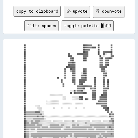
copy to clipboard
👍 upvote
👎 downvote
fill: spaces
toggle palette ▓→✊🏽
██                                                              ██▓▓▓▓▓▓▓▓      ██            ▓▓  

██                                                              ██▓▓▓▓▓▓▓▓████  ██            ▓▓  

██                                                              ██▓▓▓▓▓▓        ██            ▓▓  

██                                                              ██▓▓▓▓          ██    ▓▓▓▓▓▓▓▓██  

██                                              ▓▓        ▓▓▓▓▓▓▓▓▓▓▓▓          ██    ▓▓░░    ▓▓  

██                                              ██▓▓            ▓▓▓▓▓▓            ██  ░░      ▓▓▓▓

██                                                ▓▓██          ████              ▓▓██  ▓▓▓▓██▓▓  

██                                                ▓▓██          ████              ▓▓▓▓  ▓▓▓▓      

██                                              ▓▓▓▓██▓▓                          ▓▓▓▓  ▓▓▓▓      

██                                              ██▓▓▓▓▓▓                          ▓▓▓▓  ▓▓██      

██                                            ██▓▓▓▓▓▓▓▓                          ▓▓▓▓▓▓▓▓        

██                                          ▓▓    ██▓▓▓▓        ▓▓▓▓                ▓▓▓▓          

██                                          ▓▓    ▒▒▓▓▓▓        ██▓▓                ▓▓▓▓░░        

██                                          ▓▓      ▓▓▓▓      ░░████                  ▓▓▓▓        

██                                          ▓▓      ▓▓▓▓      ▓▓▓▓██                  ▓▓██        

██                                  ██      ▓▓      ▓▓▓▓      ▓▓▓▓██        ██        ▓▓          

██                                      ▓▓          ▓▓▓▓    ▓▓▓▓▓▓▓▓        ▓▓        ▓▓  ▓▓      

██                                      ▓▓          ▓▓▓▓    ▓▓▓▓▓▓          ▓▓        ▓▓  ██      

██                                        ▓▓          ▓▓    ▓▓██            ▓▓        ▓▓  ▓▓      

██                                        ▓▓              ▓▓▓▓▓▓▓▓▓▓▓▓▓▓▓▓  ▓▓        ▓▓  ▓▓      

██                                                        ▓▓▓▓▓▓██      ▓▓▒▒▓▓        ▓▓▓▓▓▓      

██                                                ░░░░██░░▓▓▓▓██░░        ▓▓▓▓        ▓▓▓▓        

██                                                ██  ██▓▓▓▓▓▓▓▓████      ▓▓▓▓        ▓▓▓▓        

██                          ░░░░░░░░░░░░░░                                ▓▓▓▓      ██▓▓▓▓        

██                                        ░░░░      ░░░░░░░░████          ▓▓▓▓    ▓▓▓▓▓▓▓▓        

██                                        ░░░░      ░░░░░░░░▓▓██  ██▓▓    ▓▓▓▓    ▓▓▓▓▓▓▓▓        

██                      ░░░░░░░░░░░░░░                                          ▓▓▓▓▓▓▓▓▓▓        

██                      ░░░░░░░░░░░░░░    ░░░░░░░░░░    ░░░░░░░░              ▓▓▓▓▓▓▓▓▓▓▓▓        

██          ░░░░░░                                                                  ▓▓▓▓▓▓        

██            ░░░░░░            ░░      ░░      ░░      ░░      ░░                    ▓▓▓▓██      

██              ░░░░                                                                    ▓▓▓▓      

██▒▒▒▒▒▒▒▒▒▒▓▓▓▓▓▓░░░░                                                                    ▓▓  ▓▓  

██▒▒▒▒▒▒▒▒▒▒▒▒▒▒▒▒▓▓░░                                                                      ▓▓▒▒▓▓

██▒▒▒▒▒▒▒▒▒▒▒▒▓▓▒▒▒▒▓▓░░░░░░░░░░░░░░░░░░░░░░░░░░░░░░░░░░░░░░░░░░░░░░░░░░░░░░░░░░░░░░░░░░░░░░▓▓▒▒▒▒

██░░░░░░░░▒▒▒▒▒▒▒▒▒▒▒▒░░                                                                      ▓▓▒▒

██▒▒░░░░▒▒░░▒▒▒▒▒▒░░░░░░░░░░░░  ░░░░░░░░░░  ░░░░░░░░▒▒░░  ░░░░░░░░░░░░░░  ░░░░░░░░░░  ░░░░░░▒▒▒▒▓▓

██▒▒▒▒░░▒▒▒▒▒▒▒▒░░░░░░░░░░░░░░░░░░░░░░░░░░░░░░░░░░░░░░░░░░░░░░░░░░▒▒░░░░░░░░░░░░░░░░░░░░░░░░░░░░▒▒

██▒▒▒▒▒▒▒▒▒▒░░▒▒▒▒▒▒░░░░░░░░▒▒▒▒▒▒▒▒▒▒░░▒▒▒▒░░░░░░░░▒▒▒▒░░▒▒░░░░░░░░░░░░▒▒▒▒▒▒▒▒▒▒▒▒▒▒▒▒▒▒▒▒▒▒▒▒▒▒

██▒▒▒▒▒▒▒▒▒▒▒▒▒▒▒▒░░▒▒▒▒▒▒░░▒▒▒▒▒▒▒▒▒▒▒▒▒▒░░░░▒▒▒▒░░▒▒▒▒▒▒▒▒▒▒▒▒▒▒▒▒▒▒▒▒▒▒░░▒▒▒▒▒▒▒▒▒▒▒▒░░▒▒▓▓▒▒▒▒

██▒▒▒▒░░▒▒▒▒░░▒▒▒▒▒▒▒▒▒▒▒▒▒▒▒▒▒▒▒▒▒▒▒▒▒▒░░░░▒▒▒▒▒▒▒▒▒▒▒▒▒▒▒▒▒▒▒▒▒▒▒▒░░▒▒▒▒▒▒░░▒▒▒▒▒▒▒▒▒▒▒▒▒▒▒▒▓▓▒▒

██▒▒▒▒░░░░░░░░▒▒▒▒▒▒▒▒▒▒▒▒▒▒▒▒▒▒▒▒▒▒▒▒▒▒▒▒▒▒▒▒▒▒▒▒▒▒▒▒▒▒▒▒▒▒▒▒▒▒▒▒▒▒▒▒▒▒▒▒▒▒▒▒▒▒▒▒▒▒▒▒▒▒░░▒▒▒▒▒▒▒▒

██▒▒▒▒░░▒▒▒▒▒▒▒▒▒▒▒▒▒▒▒▒▒▒▒▒▒▒▒▒▒▒▒▒▒▒▒▒▒▒▒▒▒▒▒▒▒▒▒▒░░▒▒▒▒▒▒▒▒▒▒▒▒▒▒▒▒▒▒▒▒▒▒▒▒▒▒▒▒░░▒▒▒▒▒▒▒▒▒▒▓▓▒▒

██▒▒▒▒░░▒▒▒▒▒▒▒▒▒▒▒▒▒▒▒▒▒▒▒▒▒▒▒▒▒▒▒▒▒▒▒▒▒▒▒▒▒▒▒▒░░▒▒░░▒▒▒▒▒▒▒▒▒▒▒▒▒▒▒▒▒▒▒▒▒▒▒▒░░░░▒▒░░▒▒▒▒▒▒▒▒▒▒▒▒

██▒▒▒▒░░░░▒▒▒▒░░▒▒▒▒░░░░░░░░░░░░▒▒▒▒▒▒░░▒▒░░▒▒░░░░░░░░░░▒▒░░░░░░░░░░▒▒░░▒▒▒▒▒▒░░▒▒▒▒▒▒░░▒▒░░░░░░░░
