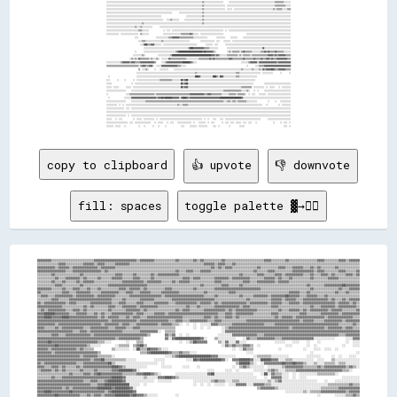
copy to clipboard
👍 upvote
👎 downvote
fill: spaces
toggle palette ▓→✊🏽
▓▓▓▓▓▓▓▓▒▒▒▒▒▒▒▒▒▒▒▒▒▒▒▒▒▒▒▒▒▒▒▒▓▓▓▓▓▓▓▓▓▓▓▓▓▓▓▓▓▓▓▓▓▓▓▓▒▒▓▓▓▓▓▓▓▓▒▒▒▒▒▒▒▒▒▒▒▒▓▓▒▒▒▒▒▒▒▒▓▓▒▒▓▓▒▒▒▒▒▒▒▒▒▒▓▓▒▒▒▒▒▒▒▒▒▒▒▒▒▒▒▒▒▒▒▒▒▒▓▓▓▓▒▒▒▒▒▒▒▒▓▓▒▒▒▒▒▒▒▒▒▒▒▒▒▒▒▒▓▓▓▓▒▒▒▒▒▒▒▒▓▓▓▓▒▒▓▓▓▓▓▓
▒▒▒▒▒▒▒▒▒▒▒▒▓▓▓▓▒▒▒▒▒▒▒▒▒▒▓▓▓▓▓▓▒▒▓▓▓▓▒▒▒▒▒▒▓▓▓▓▓▓▓▓▒▒▒▒▒▒▒▒▒▒▒▒▒▒▒▒▒▒▒▒▒▒▒▒▒▒▒▒▒▒▒▒▒▒▒▒▒▒▒▒▒▒▓▓▓▓▓▓▒▒▓▓▓▓▒▒▒▒▓▓▒▒▒▒▒▒▒▒▒▒▒▒▒▒▒▒▒▒▒▒▒▒▒▒▒▒▒▒▒▒▒▒▒▒▒▒▒▒▒▒▒▒▒▒▒▒▒▒▒▒▒▒▒▒▒▒▒▒▒▒▒▒▒▒▒▒▒▒▒▒
▓▓▓▓▓▓▓▓▓▓▒▒▓▓▓▓▓▓▒▒▓▓▓▓▓▓▓▓▓▓▓▓▓▓▒▒▓▓▓▓▓▓▓▓▒▒▒▒▒▒▒▒▒▒▒▒▒▒▒▒▒▒▒▒▒▒▒▒▒▒▒▒▒▒▒▒▒▒▒▒▒▒▒▒▒▒▒▒▒▒▒▒▒▒▒▒▒▒▓▓▒▒▓▓▒▒▓▓▓▓▒▒▒▒▒▒▒▒▒▒▒▒▒▒▓▓▒▒▒▒▒▒▒▒▒▒▓▓▓▓▒▒▒▒▓▓▓▓▓▓▒▒▒▒▓▓▒▒▓▓▒▒▒▒▒▒▒▒▓▓▒▒▒▒▒▒▒▒▒▒▒▒
▓▓▓▓▓▓▓▓▓▓▓▓▓▓▓▓▒▒▒▒▓▓▓▓▓▓▓▓▓▓▓▓▓▓▓▓▒▒▓▓▒▒▒▒▒▒▒▒▒▒▒▒▒▒▒▒▒▒▒▒▒▒▒▒▒▒▒▒▒▒▒▒▒▒▒▒▒▒▓▓▒▒▒▒▓▓▓▓▒▒▒▒▓▓▓▓▓▓▒▒▒▒▒▒▒▒▒▒▒▒▒▒▒▒▒▒▒▒▒▒▒▒▓▓▒▒▒▒▒▒▓▓▓▓▒▒▒▒▒▒▒▒▒▒▓▓▓▓▓▓▓▓▓▓▓▓▒▒▓▓▓▓▒▒▒▒▒▒▒▒▓▓▓▓▒▒▒▒▒▒▓▓
▒▒▒▒▒▒▒▒▓▓▒▒▒▒▒▒▒▒▒▒▒▒▒▒▓▓▒▒▒▒▒▒▒▒▒▒▒▒▒▒▒▒▒▒▓▓▓▓▒▒▒▒▒▒▓▓▒▒▒▒▒▒▒▒▓▓▒▒▓▓▓▓▓▓▓▓▓▓▓▓▒▒▒▒▒▒▒▒▒▒▒▒▒▒▒▒▒▒▒▒▒▒▒▒▒▒▒▒▒▒▒▒▒▒▓▓▒▒▒▒▒▒▒▒▓▓▓▓▒▒▒▒▒▒▓▓▓▓▒▒▓▓▓▓▓▓▓▓▓▓▒▒▒▒▓▓▒▒▒▒▓▓▓▓▒▒▓▓▒▒▒▒▒▒▓▓▓▓▒▒▓▓
▒▒▒▒▒▒▒▒▒▒▓▓▒▒▒▒▓▓▓▓▓▓▓▓▒▒▓▓▒▒▒▒▒▒▓▓▒▒▒▒▒▒▓▓▓▓▓▓▒▒▒▒▒▒▓▓▓▓▒▒▒▒▒▒▓▓▒▒▒▒▒▒▒▒▒▒▒▒▒▒▒▒▓▓▓▓▒▒▓▓▓▓▒▒▒▒▒▒▒▒▓▓▓▓▓▓▓▓▒▒▓▓▓▓▓▓▓▓▓▓▒▒▒▒▒▒▒▒▓▓▓▓▓▓▒▒▓▓▒▒▒▒▓▓▒▒▒▒▒▒▒▒▒▒▓▓▒▒▒▒▒▒▒▒▓▓▓▓▓▓▒▒▒▒▒▒▒▒▒▒▒▒
▒▒▒▒▒▒▒▒▓▓▒▒▒▒▓▓▒▒▒▒▒▒▓▓▒▒▓▓▓▓▓▓▒▒▒▒▒▒▒▒▒▒▒▒▒▒▒▒▓▓▓▓▓▓▓▓▓▓▓▓▒▒▓▓▓▓▓▓▓▓▒▒▒▒▒▒▓▓▒▒▓▓▓▓▓▓▒▒▒▒▒▒▒▒▒▒▒▒▒▒▓▓▓▓▒▒▒▒▒▒▒▒▒▒▒▒▓▓▓▓▒▒▒▒▓▓▓▓▓▓▓▓▓▓▒▒▓▓▓▓▓▓▒▒▒▒▒▒▒▒▒▒▒▒▒▒▒▒▒▒▒▒▒▒▒▒▒▒▒▒▒▒▒▒▒▒▒▒▒▒▒▒
▒▒▒▒▒▒▒▒▒▒▓▓▓▓▒▒▒▒▒▒▒▒▒▒▓▓▒▒▒▒▒▒▒▒▒▒▒▒▒▒▓▓▓▓▓▓▓▓▓▓▓▓▓▓▓▓▓▓▓▓▓▓▒▒▒▒▒▒▒▒▒▒▒▒▒▒▒▒▒▒▒▒▒▒▒▒▒▒▒▒▒▒▓▓▒▒▒▒▒▒▒▒▒▒▓▓▓▓▒▒▒▒▒▒▓▓▒▒▒▒▒▒▒▒▒▒▒▒▒▒▒▒▒▒▒▒▒▒▒▒▒▒▒▒▒▒▒▒▒▒▒▒▓▓▒▒▒▒▒▒▒▒▓▓▓▓▓▓▓▓▓▓██▓▓▓▓▓▓▓▓
▓▓▓▓▓▓▓▓▒▒▒▒▒▒▓▓▒▒▒▒▓▓▓▓▒▒▒▒▓▓▒▒▒▒▓▓▒▒▒▒▒▒▒▒▒▒▓▓▓▓▒▒▓▓▓▓▓▓▒▒▓▓▒▒▒▒▒▒▒▒▒▒▓▓▓▓▒▒▒▒▒▒▒▒▒▒▒▒▓▓▒▒▒▒▒▒▒▒▒▒▓▓▓▓▓▓▓▓▓▓▓▓▓▓▓▓▓▓▓▓▓▓▓▓▓▓▒▒▒▒▒▒▒▒▒▒▒▒▒▒▒▒▒▒▒▒▒▒▒▒▒▒▒▒▓▓▒▒▒▒▒▒▒▒▒▒▒▒▒▒▓▓▒▒▒▒▓▓▓▓▓▓
▓▓▒▒▒▒▒▒▒▒▒▒▒▒▓▓▓▓▒▒▒▒▓▓▓▓▓▓▓▓▒▒▒▒▒▒▓▓▓▓▓▓▓▓▓▓▒▒▒▒▓▓▓▓▒▒▒▒▓▓▓▓▓▓▒▒▒▒▒▒▓▓▓▓▓▓▓▓▓▓▒▒▒▒▒▒▒▒▒▒▒▒▒▒▓▓▒▒▒▒▒▒▒▒▒▒▒▒▓▓▓▓▒▒▒▒▒▒▒▒▒▒▒▒▒▒▒▒▒▒▒▒▒▒▒▒▒▒▒▒▒▒▓▓▓▓▓▓▒▒▒▒▓▓▒▒▒▒▒▒▒▒▒▒▒▒▒▒▓▓▒▒▒▒▓▓▒▒▒▒▒▒
▒▒▓▓▓▓▒▒▒▒▓▓▓▓▓▓▓▓▓▓▒▒▓▓▓▓▓▓▓▓▓▓▒▒▓▓▓▓▓▓▓▓▓▓▒▒▒▒▒▒▒▒▓▓▓▓▓▓▓▓▓▓▓▓▓▓▓▓▓▓▒▒▓▓▓▓▓▓▓▓▓▓▓▓▓▓▓▓▓▓▓▓▓▓▒▒▒▒▒▒▓▓▒▒▒▒▒▒▒▒▒▒▒▒▓▓▒▒▒▒▒▒▓▓▓▓▓▓▓▓▒▒▓▓▓▓▓▓▓▓██▓▓▓▓▓▓▒▒▒▒▓▓▓▓▓▓▒▒▒▒▓▓▒▒▒▒▒▒▒▒▒▒▒▒▒▒▒▒▒▒
▒▒▒▒▒▒▒▒▓▓▓▓▒▒▒▒▒▒▓▓▓▓▓▓▓▓▓▓▓▓▓▓▓▓▓▓▓▓▓▓▓▓▒▒▒▒▒▒▓▓▒▒▒▒▒▒▒▒▓▓▓▓▓▓▓▓▒▒▒▒▒▒▒▒▒▒▓▓▓▓▓▓▓▓▓▓▓▓▓▓▓▓▓▓▓▓▓▓▓▓▒▒▒▒▒▒▒▒▒▒▒▒▒▒▒▒▒▒▓▓▒▒▒▒▒▒▒▒▒▒▒▒▓▓▓▓▓▓▒▒▓▓▓▓▓▓▒▒▒▒▓▓▓▓▓▓▓▓▓▓▓▓▓▓▒▒▓▓▒▒▒▒▓▓▒▒▓▓▓▓▓▓
▓▓▒▒▓▓▓▓▓▓▓▓▓▓▓▓▒▒▓▓▓▓▒▒▒▒▒▒▒▒▓▓▓▓▓▓▓▓▓▓▓▓▒▒▒▒▓▓▓▓▒▒▒▒▒▒▓▓▓▓▒▒▒▒▒▒▓▓▓▓▓▓▓▓▒▒▒▒▓▓▓▓▓▓▓▓▓▓▓▓▒▒▓▓▓▓▓▓▒▒▓▓▒▒▓▓▓▓▓▓▓▓▓▓▓▓▓▓▒▒▓▓▓▓▓▓▓▓▓▓▒▒▓▓▓▓▓▓▒▒▒▒▓▓▓▓▓▓▒▒▓▓▓▓▓▓▓▓▓▓▓▓▓▓▓▓▓▓▒▒▓▓▓▓▓▓▒▒▓▓▒▒
▓▓▓▓▓▓▓▓▓▓▓▓▓▓▒▒▒▒▒▒▒▒▒▒▒▒▓▓▒▒▓▓▒▒▒▒▒▒▒▒▓▓▓▓▒▒▒▒▓▓▓▓▓▓▓▓▒▒▓▓▓▓▓▓▓▓▓▓▒▒▒▒▒▒▒▒▒▒▒▒▒▒▒▒▓▓▒▒▒▒▓▓▒▒▒▒▒▒▒▒▓▓▓▓▓▓▓▓▓▓▓▓▓▓▒▒▓▓▓▓▒▒▒▒▒▒▒▒▒▒▒▒▓▓▓▓▒▒▒▒▒▒▒▒▒▒▒▒▒▒▒▒▒▒▓▓▒▒▒▒▓▓▓▓▓▓▓▓▒▒▓▓▓▓▓▓▓▓▓▓▒▒
▒▒▓▓▒▒▓▓▓▓▓▓▓▓▓▓▒▒▒▒▓▓▓▓▒▒▓▓▒▒▒▒▒▒▒▒▒▒▒▒▓▓▒▒▒▒▒▒▒▒▓▓▓▓▓▓▓▓▒▒▓▓▒▒▒▒▒▒▒▒▒▒▒▒▒▒▒▒▓▓▒▒▓▓▓▓▒▒▒▒▒▒▒▒▓▓▓▓▓▓▓▓▓▓▓▓▒▒▓▓▒▒▓▓▓▓▓▓▓▓▓▓▓▓▒▒▒▒▒▒▒▒▒▒▒▒▓▓▒▒▒▒▓▓▓▓▓▓▒▒▓▓▒▒▓▓▓▓▓▓▓▓▓▓▒▒▓▓▓▓▓▓▒▒▒▒▒▒▒▒▓▓
▓▓▓▓██████▓▓▓▓▓▓▓▓▒▒▒▒▓▓▓▓▓▓▒▒▒▒▓▓▒▒▓▓▒▒▒▒▓▓▓▓▓▓▓▓▓▓▓▓▒▒▓▓▓▓▒▒▒▒▒▒▓▓▓▓▓▓▒▒▓▓▓▓▓▓▓▓▓▓▓▓▓▓▓▓▓▓▓▓▓▓▓▓▓▓▓▓▒▒▒▒▓▓▓▓▒▒▓▓▓▓▓▓▓▓▓▓▒▒▒▒▒▒▒▒▒▒▓▓▓▓▒▒▒▒▒▒▒▒▒▒▒▒▓▓▓▓▒▒▒▒▒▒▒▒▓▓▓▓▓▓▓▓▓▓▒▒▓▓▓▓▓▓▓▓▓▓
▓▓▓▓████▓▓▓▓▓▓████▓▓▓▓▓▓▓▓▓▓▓▓▓▓▓▓▒▒▓▓▒▒▓▓▓▓▓▓▒▒▒▒▓▓▒▒▓▓▓▓▒▒▒▒▓▓▓▓▓▓▓▓▓▓▓▓▓▓▓▓▓▓▓▓▒▒▒▒▒▒▒▒▒▒▒▒▓▓▓▓▒▒▓▓▒▒▒▒▓▓▓▓▒▒▓▓▒▒▒▒▒▒▒▒▒▒▒▒▒▒▒▒▒▒▒▒▓▓▒▒▓▓▓▓▓▓▒▒▓▓▓▓▓▓▓▓▓▓▓▓▓▓▓▓▒▒▓▓▓▓▓▓▓▓▓▓▓▓▓▓▒▒▒▒
▓▓▓▓▓▓▓▓▓▓▓▓▓▓▓▓▓▓▓▓▓▓▓▓▓▓▓▓▓▓▓▓▓▓▓▓▓▓▓▓▒▒▓▓▓▓▓▓▓▓▓▓▓▓▓▓▒▒▓▓▓▓▓▓▓▓▓▓▓▓▓▓▓▓▒▒▒▒▓▓▓▓▒▒▒▒▓▓▓▓▓▓▓▓▓▓▒▒▒▒▓▓▓▓▒▒▒▒▒▒▒▒▒▒▒▒▒▒▓▓▓▓▓▓▓▓▓▓▓▓▓▓▓▓▓▓▓▓▓▓▓▓▓▓▓▓▓▓▒▒▓▓▓▓▓▓▒▒▒▒▒▒▓▓▓▓▓▓▓▓▓▓▒▒▓▓▓▓▓▓▓▓
▓▓▓▓▓▓▓▓▓▓▒▒▓▓▓▓▓▓▓▓▓▓▓▓▓▓▓▓▓▓▓▓▓▓▓▓▒▒▓▓▓▓▓▓▓▓▒▒▓▓▓▓▒▒▒▒▓▓▓▓▓▓▓▓▓▓▓▓▒▒▓▓▓▓▓▓▒▒▒▒░░  ░░  ░░  ░░░░░░▓▓▓▓▒▒▒▒▒▒▒▒▓▓▓▓▓▓▓▓▓▓▓▓▓▓▓▓▓▓▒▒▒▒▒▒▓▓▓▓▓▓▓▓▓▓▓▓▓▓▓▓▓▓▓▓▓▓▓▓▓▓▓▓▓▓▓▓▓▓▓▓▒▒▒▒▒▒▒▒▓▓▒▒
▓▓▓▓▒▒▒▒▒▒▓▓▒▒▓▓▓▓▓▓▓▓▓▓▓▓▒▒▒▒▓▓▓▓▓▓▓▓▓▓▒▒▒▒▓▓▓▓▓▓▒▒▒▒▓▓▓▓▒▒▒▒▒▒▒▒▒▒▒▒▒▒▒▒▒▒▒▒          ░░  ░░  ░░      ░░▒▒▓▓▓▓▓▓▓▓▓▓▓▓▓▓▓▓▓▓▓▓▓▓▓▓▓▓▓▓▓▓▓▓▓▓▒▒▓▓▓▓▓▓▓▓▓▓▓▓▓▓▓▓▓▓▒▒▓▓▓▓▓▓▓▓▒▒▓▓▓▓▒▒▒▒
▓▓▓▓▓▓▓▓▓▓▓▓▓▓▓▓▓▓▓▓▒▒▒▒▓▓▓▓▒▒▓▓▓▓▓▓▓▓▓▓▓▓▓▓▓▓▓▓▒▒▒▒▒▒▒▒▒▒▓▓▓▓▓▓▓▓▓▓░░  ▒▒▒▒▒▒                          ░░▓▓▓▓▓▓▓▓▓▓▓▓▓▓▓▓▓▓▓▓▓▓▓▓▓▓▓▓▓▓▓▓▓▓▓▓▓▓▓▓▓▓▓▓▓▓▓▓▓▓▓▓▓▓▓▓▓▓▓▓▓▓▓▓▓▓▓▓▓▓▓▓▓▓▓▓
▒▒▒▒▒▒▒▒▓▓▓▓▒▒▒▒▓▓▓▓▓▓▓▓▓▓▓▓▓▓▒▒▓▓▓▓▓▓▓▓▓▓▓▓▓▓▓▓▓▓▓▓▓▓▓▓▓▓▓▓▓▓▒▒        ▓▓▒▒▓▓  ░░  ░░                ░░░░░░░░▓▓▓▓▓▓▓▓▓▓▓▓▓▓▒▒▒▒▓▓▓▓▓▓▓▓▓▓▓▓▓▓▓▓▓▓▓▓▓▓▓▓▓▓▓▓▓▓▓▓▓▓▓▓▓▓▓▓▓▓▒▒▒▒▓▓▓▓▓▓▓▓
▓▓▓▓▓▓▓▓▓▓▓▓▓▓▓▓▓▓▓▓▓▓▓▓▓▓▓▓▓▓▓▓▓▓▓▓▓▓▓▓▓▓▓▓▒▒▓▓▓▓▓▓▓▓▓▓▓▓▒▒            ▓▓░░▓▓██████████████▓▓░░    ▒▒░░░░░░░░░░    ░░▓▓▒▒▒▒▓▓▓▓▓▓▓▓▓▓▒▒▒▒▓▓▓▓▓▓▓▓▓▓▓▓▓▓▓▓▓▓░░░░░░░░░░░░      ░░░░▓▓▓▓
▓▓▓▓▓▓██▓▓▓▓▓▓▓▓▓▓▓▓▓▓▓▓▓▓▓▓▓▓▓▓▓▓▒▒▒▒░░░░        ░░    ▒▒▒▒                    ░░  ░░▒▒██▓▓▓▓▓▓      ▒▒░░▓▓░░░░▓▓░░░░                ░░░░░░    ░░░░    ░░    ░░              ░░  ░░░░
▓▓▓▓▓▓▓▓▓▓██▓▓▓▓▓▓▓▓▓▓▓▓▓▓▓▓▒▒░░░░░░        ░░▒▒▒▒▒▒  ▒▒▓▓██▒▒                                          ░░▓▓▒▒▓▓▒▒▒▒▓▓▓▓▒▒  ░░              ░░░░        ░░  ░░              ░░    ░░░░
▓▓▓▓▓▓▒▒▓▓▓▓▓▓▓▓▓▓▓▓▓▓▒▒▓▓▒▒▒▒▒▒          ▒▒░░░░░░░░  ░░██▒▒▒▒██▓▓▓▓▒▒░░░░                                    ░░  ░░▓▓▒▒▒▒              ░░            ░░    ░░░░  ░░░░  ░░            
▓▓▓▓▓▓▓▓▒▒▓▓▓▓▓▓▓▓▓▓▓▓▓▓▓▓▓▓▓▓▓▓▓▓▒▒                      ▒▒▒▒▓▓██████████▓▓▒▒▒▒▓▓▒▒▒▒░░░░                            ░░░░                                ░░                        ░░
▓▓▓▓▓▓▓▓▓▓▓▓▓▓▓▓▓▓▓▓▓▓▓▓▒▒▓▓▓▓▓▓▓▓▒▒▒▒▒▒▒▒░░                            ░░░░▒▒▓▓██████████████████▓▓▓▓░░░░░░░░░░          ░░▒▒▒▒▒▒▒▒░░░░░░░░░░          ░░░░░░░░      ░░  ░░    ░░░░  
▓▓▓▓▓▓▓▓▓▓▓▓▓▓▓▓▓▓▓▓▓▓▓▓▓▓▓▓▓▓▒▒▓▓▓▓██▒▒▒▒▒▒▒▒▒▒▒▒░░░░░░          ░░░░░░            ░░░░██▓▓████████████▓▓░░  ▓▓▓▓██████▓▓░░░░██████▓▓▓▓░░░░▒▒▒▒░░░░░░░░░░░░  ░░░░    ▒▒░░░░░░░░░░░░░░
▓▓▒▒▓▓▓▓▓▓▓▓▓▓▓▓▓▓▓▓▓▓▒▒▒▒▓▓▓▓▓▓▓▓▓▓▓▓▓▓██▒▒░░░░░░░░░░░░░░░░░░░░░░░░  ░░                                        ▒▒██████▒▒░░  ░░▓▓▓▓▓▓▓▓▓▓██▓▓▓▓██▓▓▓▓▒▒░░░░▒▒░░░░▒▒▒▒▒▒░░▒▒▒▒░░░░░░░░
▓▓▓▓▒▒▒▒▓▓▓▓▒▒▓▓▒▒▒▒▒▒▓▓▒▒▓▓▓▓▓▓▓▓▓▓▓▓▓▓▓▓████▓▓▒▒░░░░░░░░░░░░        ░░░░░░      ░░░░    ░░                  ░░  ▒▒▓▓▒▒░░░░░░░░  ░░░░░░░░▒▒▓▓▓▓▓▓▓▓▓▓▒▒▒▒▒▒▒▒▓▓▒▒▓▓▓▓▓▓▓▓▓▓▓▓▒▒▓▓▒▒░░
▒▒▓▓▓▓▓▓▒▒▓▓▒▒▓▓▒▒▒▒▒▒▒▒▓▓▒▒▒▒▒▒▓▓▒▒▒▒▒▒▒▒▓▓▓▓████████▓▓░░                                      ░░░░      ░░░░  ░░        ░░░░░░░░▒▒▓▓▒▒░░░░▒▒▒▒▒▒▓▓▓▓▓▓▓▓▓▓▓▓▓▓▓▓▓▓▓▓▓▓▓▓▓▓▒▒▒▒░░    
▒▒▒▒▒▒▒▒▒▒▒▒▒▒▒▒▒▒▓▓▒▒▒▒▒▒▓▓▓▓▒▒▓▓██▓▓▓▓▓▓▓▓▓▓▓▓▒▒▒▒▒▒▒▒▓▓▓▓████▓▓▒▒░░        ░░░░░░░░░░░░░░░░░░▓▓██░░░░░░░░░░░░░░░░░░░░░░    ░░██░░▓▓▒▒▒▒░░░░  ░░  ░░░░░░░░░░▒▒▒▒▒▒▒▒▒▒░░            
▒▒▒▒▒▒▒▒▓▓▒▒▒▒▓▓▓▓▓▓▓▓▓▓▓▓▓▓▓▓▓▓▓▓▓▓▓▓▓▓▓▓██████▓▓░░░░░░░░░░▒▒░░░░░░▓▓▓▓████▓▓▒▒░░░░░░░░░░░░░░░░░░░░░░░░░░░░░░░░░░░░░░░░░░░░    ░░  ▓▓▓▓▓▓░░░░  ░░  ░░░░                    ░░░░░░░░░░
▓▓▓▓▓▓▓▓▓▓▓▓▓▓▓▓▓▓▓▓▓▓▓▓▓▓▒▒▒▒▓▓▓▓▒▒▒▒▓▓████████▓▓░░░░░░░░░░░░░░░░  ░░░░░░░░            ░░░░░░░░░░▒▒▓▓▒▒▒▒░░░░▒▒▒▒░░░░░░░░░░░░░░░░▒▒░░▒▒▓▓░░░░░░░░░░░░░░░░░░░░    ░░    ░░░░░░░░░░░░░░
▓▓▓▓▓▓▓▓▓▓▓▓▓▓▓▓▓▓▓▓▓▓▓▓▓▓▓▓▓▓▒▒▒▒▓▓▓▓██████████████░░░░░░  ░░                          ░░  ░░  ░░  ░░░░░░  ░░░░▓▓▓▓▓▓░░░░▓▓▓▓▓▓▒▒▒▒░░░░░░░░░░░░░░░░░░░░░░░░░░░░░░░░▒▒▒▒▒▒▒▒▒▒▒▒▓▓▒▒▒▒
▓▓▓▓▓▓▓▓▓▓▓▓▓▓▒▒▓▓▒▒▓▓▓▓▓▓▓▓▓▓▓▓▓▓████████▓▓████████▓▓░░                                                                    ▒▒▓▓▓▓▓▓▓▓▒▒░░░░░░░░░░░░░░░░░░░░░░░░▒▒▒▒▒▒▒▒▒▒▓▓▓▓▓▓▓▓▓▓▓▓
▓▓▓▓████▓▓▓▓▓▓▓▓▓▓██▓▓▓▓▓▓▓▓▓▓▓▓▓▓▓▓▓▓▒▒▓▓████████████▓▓                                                                                    ░░░░░░░░░░▒▒░░▒▒▒▒▒▒▓▓▓▓▓▓▓▓▓▓▓▓▓▓▒▒▓▓▓▓▓▓
▓▓▓▓▓▓▓▓▓▓██▓▓▓▓▓▓▓▓▓▓▓▓▒▒▒▒▓▓▒▒▓▓▓▓▒▒▓▓▓▓▓▓████████▓▓██▓▓▓▓▒▒░░░░░░          ░░                                                                              ░░        ░░░░░░▒▒▒▒▓▓▒▒
▓▓▓▓██▓▓▒▒▒▒▒▒▒▒▒▒▒▒▒▒▒▒▒▒▒▒▒▒▓▓▓▓▓▓▓▓▓▓██████████████▓▓▓▓▓▓▒▒░░░░        ░░░░░░                                                              ░░                                    ░░
▓▓▓▓▓▓▒▒▓▓▓▓▓▓▓▓▓▓▓▓▓▓▓▓▓▓▓▓▓▓▓▓▒▒▓▓▓▓▓▓████████████████▓▓▓▓▓▓██▓▓░░░░▒▒▒▒▒▒▓▓▓▓▒▒░░░░                                                                                                
▒▒▓▓▒▒▒▒▒▒▓▓▓▓▓▓▓▓▓▓▒▒▓▓▓▓▓▓▓▓▓▓▓▓▓▓▓▓▓▓▓▓▓▓▓▓▓▓▓▓▓▓▓▓▓▓▓▓▓▓▓▓██▓▓██▓▓██▓▓▓▓▓▓▒▒▒▒▒▒░░░░                                              ░░░░  ░░░░                        ░░            
▒▒▒▒▒▒▓▓▓▓▓▓██▓▓▒▒▓▓▓▓▓▓▓▓▓▓▓▓▓▓▓▓▓▓▓▓▓▓▓▓▓▓██▓▓▓▓██▓▓██████▓▓▓▓████▓▓▓▓██████▓▓▒▒▓▓▓▓▓▓▓▓░░▓▓▒▒░░▒▒▒▒░░░░  ░░░░░░    ░░▓▓▓▓▓▓▒▒░░░░▒▒▓▓▓▓▓▓░░░░░░░░▒▒▓▓▓▓▓▓▒▒░░  ░░  ░░      ░░    ░░
▓▓██▓▓▓▓██▓▓▓▓▓▓▓▓▓▓▓▓▓▓▓▓██████▓▓▓▓██▓▓▓▓▓▓▓▓▓▓▓▓▓▓▓▓▓▓▓▓▓▓▓▓██▓▓▓▓▓▓▓▓████████▓▓████▓▓▓▓▓▓██▓▓▓▓██▓▓██▓▓▓▓▓▓▓▓▓▓▓▓▓▓▓▓▓▓▓▓▓▓▓▓▓▓▓▓▓▓▓▓▓▓██▓▓▓▓▓▓▓▓▓▓▓▓▓▓▓▓▒▒▓▓▓▓▓▓▓▓▓▓░░░░░░░░▒▒▓▓▓▓
▓▓▓▓▓▓▓▓▓▓▓▓▓▓▓▓▓▓▓▓▓▓▓▓▓▓▓▓▓▓▓▓▓▓▓▓▓▓▓▓▓▓▓▓▓▓▓▓▓▓▓▓▓▓▓▓▓▓▓▓██▓▓▓▓▓▓▓▓▓▓██▓▓▓▓▓▓▓▓██████████▓▓▓▓██▓▓▓▓▓▓██▓▓▓▓▓▓▓▓▓▓▓▓▓▓▓▓▓▓▓▓▓▓▓▓▓▓▓▓▓▓▓▓▓▓▓▓██▓▓▓▓▓▓████▓▓▓▓▓▓▓▓▓▓▓▓▓▓▓▓░░▒▒▓▓▓▓▓▓▓▓
▓▓▓▓▓▓▓▓▓▓▓▓██▓▓▓▓▓▓▒▒▓▓▓▓▓▓▓▓▓▓▓▓▓▓▓▓▓▓▓▓▓▓▓▓▓▓▓▓▓▓▓▓▓▓▓▓██▓▓▓▓▓▓▓▓██████▓▓██████████████▓▓▓▓▓▓▓▓▓▓▓▓▓▓▓▓▓▓▓▓▓▓▓▓▓▓▓▓▓▓▓▓▓▓▓▓▓▓▓▓▓▓▒▒▓▓▓▓▓▓▓▓▓▓▒▒▓▓▓▓▓▓▓▓▓▓▒▒▒▒▓▓▓▓▓▓▓▓▓▓▓▓▓▓▓▓▓▓▓▓▓▓
▓▓▓▓▓▓▓▓▓▓▓▓▓▓▓▓▓▓██▓▓████▓▓▓▓▓▓▓▓▓▓▓▓▓▓▓▓▓▓▓▓▓▓▓▓▓▓▓▓▓▓▓▓▓▓▓▓▓▓██▓▓▓▓████▓▓▓▓▓▓▓▓██▓▓▓▓▓▓██▓▓▓▓▓▓▓▓▓▓▓▓▓▓▓▓▓▓▓▓▓▓▓▓▓▓▓▓▓▓▓▓▓▓▓▓▓▓▓▓▓▓▓▓▓▓▓▓▒▒▓▓▓▓▓▓▓▓▓▓▓▓▓▓▓▓▓▓▓▓▒▒▓▓▒▒▒▒▒▒▒▒▓▓▒▒▒▒▒▒
▓▓▓▓▓▓▒▒▓▓▓▓▓▓▓▓▓▓▓▓▓▓▓▓██████▓▓▓▓▓▓▓▓████▓▓▓▓▓▓▓▓▓▓▓▓██████▓▓▓▓████▓▓████▓▓████▓▓▓▓▓▓▓▓▓▓▓▓▓▓▓▓▓▓▓▓▓▓▓▓▓▓▓▓▓▓▓▓▓▓██▓▓▓▓██▓▓▓▓▓▓▓▓▓▓▓▓▓▓▓▓▓▓▓▓▓▓██▓▓▓▓▓▓▒▒▓▓▓▓██▓▓▓▓▓▓▓▓▓▓▓▓▓▓▓▓▒▒▓▓▓▓
▓▓▓▓▓▓▓▓▒▒▓▓▓▓▓▓▓▓▓▓▓▓▓▓▓▓▓▓▓▓▓▓▓▓▓▓▓▓▓▓▓▓▓▓▓▓▓▓▓▓██▓▓▓▓▓▓▓▓▓▓▓▓▓▓▓▓▓▓▓▓▓▓▓▓▓▓▓▓▓▓▓▓▓▓▓▓▓▓▓▓▓▓▓▓██▓▓▓▓▓▓▓▓▓▓▓▓▓▓▓▓▓▓▓▓▓▓▓▓▓▓▓▓▒▒▓▓▓▓▓▓▓▓▓▓██▓▓▓▓▓▓▓▓▓▓▓▓▒▒▓▓▓▓▓▓▓▓▓▓▓▓▓▓▓▓▓▓▓▓▓▓▓▓▓▓▓▓
▓▓▓▓▓▓▓▓▓▓██▓▓▓▓▓▓▓▓▓▓▓▓▓▓▓▓▓▓▓▓▒▒▓▓▓▓▓▓▓▓▓▓▓▓▓▓▓▓▓▓▓▓▓▓▓▓▓▓▓▓▓▓▓▓▓▓▓▓▓▓▓▓▓▓▓▓▓▓▓▓▓▓▓▓▓▓▓▓▓▓████▓▓████▓▓▓▓▓▓▓▓▓▓▓▓▓▓▓▓▓▓▓▓▓▓▓▓▓▓▓▓▓▓▓▓▓▓▓▓▓▓▓▓▓▓▓▓▓▓▓▓▓▓████▓▓▓▓▓▓▓▓▓▓▓▓▓▓▓▓▓▓▓▓▓▓▓▓▓▓
▓▓▓▓▓▓▓▓▓▓▓▓▓▓▓▓▓▓▓▓▓▓▓▓▓▓▒▒▒▒▓▓▓▓▓▓▓▓▓▓██▓▓▓▓▓▓▓▓▓▓▓▓▓▓▓▓▓▓▓▓▓▓▓▓▓▓▓▓▓▓▓▓▓▓▓▓▓▓▓▓▓▓▓▓▓▓▓▓▓▓▓▓▓▓▓▓▓▓▓▓▓▓▓▓▓▓▓▓██▓▓▓▓▓▓▓▓▓▓██▓▓██▓▓▓▓▓▓▓▓▓▓▓▓▓▓▓▓▓▓████████▓▓████▓▓▓▓▓▓▓▓▓▓██▓▓▓▓▓▓▓▓▓▓
▒▒▓▓▓▓██▓▓▓▓▓▓▓▓▓▓▓▓▓▓▓▓▓▓▓▓▓▓▓▓▓▓██▓▓▓▓▓▓▓▓▓▓▓▓▓▓▓▓▓▓▓▓▓▓▓▓▓▓▓▓▓▓▓▓▓▓▓▓▓▓▓▓▓▓▓▓██▓▓██▓▓▓▓▓▓▓▓██▓▓▓▓▓▓▓▓▓▓▓▓▓▓██▓▓▓▓██▓▓▓▓▓▓▓▓▓▓████▓▓▓▓████▓▓▓▓██▓▓▓▓▓▓▓▓▓▓▓▓▓▓██▓▓▓▓▓▓██▓▓▒▒▓▓▓▓▓▓▓▓
▓▓▓▓██▓▓▓▓██████▓▓▓▓▓▓▓▓▓▓▓▓▓▓▓▓▓▓▓▓▓▓▓▓▓▓▓▓▓▓▓▓▓▓▓▓▓▓▓▓▓▓▓▓▓▓▓▓▓▓██▓▓▓▓▓▓▓▓████▓▓██▓▓▓▓██████▓▓▓▓▓▓▓▓▓▓▓▓▓▓▓▓▓▓██▓▓▓▓████▓▓▓▓▓▓▓▓▓▓▓▓▓▓▓▓██████▓▓▓▓██▓▓▓▓▓▓▓▓▓▓▓▓▓▓▓▓██▓▓▓▓▓▓▓▓▓▓▓▓▓▓
▓▓▓▓▓▓▓▓▓▓▓▓▓▓▓▓▓▓▓▓▓▓▒▒▓▓▓▓▓▓▓▓▓▓▓▓▓▓▓▓▓▓▓▓▓▓▓▓▓▓▓▓▓▓▓▓▓▓▓▓▓▓▓▓▓▓██████████▓▓▓▓▓▓▓▓▓▓▓▓▓▓▓▓▓▓▓▓▓▓▓▓▓▓▓▓▓▓████▓▓▓▓▓▓▓▓██▓▓▓▓▓▓▓▓▓▓▓▓██▓▓▓▓▓▓▓▓▓▓▓▓▓▓▓▓▓▓▓▓▓▓▓▓▓▓▓▓▓▓▓▓▓▓▓▓▓▓▓▓██████▓▓
▓▓▓▓██▓▓▓▓▓▓▓▓▓▓▓▓▓▓▓▓▓▓▓▓▓▓▓▓▓▓▓▓▓▓▓▓▓▓▓▓▓▓▓▓▓▓▓▓▓▓▓▓██████▓▓▓▓██▓▓▓▓████▓▓▓▓▓▓▓▓▓▓▓▓▓▓▓▓▓▓▓▓▓▓▓▓▓▓▓▓▓▓▓▓▓▓▓▓██▓▓▓▓▓▓