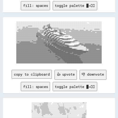
fill: spaces
toggle palette ▓→✊🏽
░░░░░░░░░░░░░░░░░░░░░░░░░░░░░░░░░░░░░░░░░░░░░░░░░░░░░░░░░░░░░░░░░░░░░░░░░░░░░░░░░░░░░░░░░░░░░░░░░░░░░░░░░░░░░░░░░░░░░░░░░░░░░░░░░░░░░░░░░░░░░░░░░░░░░░░░░░░░░░░░░░

░░░░░░░░░░░░░░░░░░░░░░░░░░░░░░░░░░░░░░░░░░░░░░░░░░░░░░░░░░░░░░░░░░░░░░░░░░░░░░░░░░░░░░░░░░░░░░░░░░░░░░░░░░░░░░░░░░░░░░░░░░░░░░░░░░░░░░    ░░░░░░░░░░░░░░░░░░░░░░░░

░░░░░░░░░░░░░░░░░░░░░░░░░░░░░░░░░░░░░░░░░░░░░░░░░░░░░░░░░░░░░░▒▒░░░░░░░░░░░░░░░░░░░░░░░░░░░░░░░░░░░░░░░░░░░░░░░░░░░░░░░░░░░░░░░░░░░░░░░░░░░░░░░░░░░░░░░░░░░░░░░░░░

░░░░░░░░░░░░░░░░░░░░░░░░░░░░░░░░░░░░░░░░░░░░░░░░░░░░░░░░░░▒▒▓▓▓▓░░░░░░░░░░░░░░░░░░░░░░░░░░░░░░░░░░░░░░░░░░░░░░░░░░░░░░░░░░░░░░░░░░░░░░░░░░░░░░░░░░░░░░░░░░░░░░░░░░

░░░░░░░░░░░░░░░░░░░░░░▒▒▒▒▒▒▒▒░░░░░░░░░░░░░░░░░░░░░░▓▓▒▒▒▒▓▓▒▒▓▓░░░░░░░░░░░░░░░░░░░░░░░░░░░░░░░░░░░░░░░░░░░░░░░░░░░░░░░░░░░░░░░░░░░░░░░░░░░░░░░░░░░░░░░░░░░░░░░░░░

░░▒▒░░░░░░░░▒▒▒▒░░▒▒▒▒░░░░░░░░░░░░░░░░░░░░░░░░░░░░▒▒▓▓░░    ████▓▓░░░░░░░░░░░░░░░░░░░░░░░░░░░░░░░░░░░░░░░░░░░░░░░░░░░░░░░░░░░░░░░░░░░░░░░░░░░░░░░░░░░░░░░░░░░░░░░░

░░░░░░░░░░░░▒▒▒▒▒▒▒▒▒▒▒▒▒▒▒▒▒▒▒▒▒▒▒▒▒▒▒▒▒▒░░░░░░░░▓▓▒▒▒▒▓▓▓▓▓▓▓▓▓▓▓▓▒▒▒▒▒▒▒▒▒▒▒▒░░░░░░░░░░░░░░░░░░░░░░░░░░░░░░░░░░░░░░░░░░░░░░░░▒▒░░░░░░░░░░░░░░░░░░░░░░░░░░░░░░░░

░░░░▒▒▒▒░░▒▒▒▒▒▒▒▒▒▒▒▒▒▒▒▒▒▒▒▒▒▒▒▒▒▒▒▒▒▒▒▒▒▒░░░░░░░░▒▒▓▓██░░▒▒░░░░▓▓░░░░▒▒░░░░▒▒▒▒▒▒▒▒▒▒▒▒░░▒▒▒▒▒▒▒▒▒▒░░░░▒▒▒▒░░░░░░░░░░░░░░░░░░░░░░░░░░░░░░░░░░░░░░▒▒▒▒▒▒▒▒▒▒░░░░

░░▒▒▒▒▒▒▒▒▒▒▒▒▒▒▒▒▒▒▒▒▒▒▒▒▒▒▒▒▒▒▒▒▒▒▒▒▒▒▒▒░░▒▒▒▒▒▒▒▒▓▓▒▒▒▒▓▓▓▓▓▓░░    ▒▒▓▓▓▓▓▓░░▒▒▓▓▒▒▒▒▒▒▒▒▒▒▒▒▒▒▒▒▒▒▒▒▒▒▒▒▒▒▒▒▒▒▒▒▒▒░░▒▒▒▒▒▒▒▒░░░░▒▒▒▒░░░░▒▒▒▒░░░░░░░░░░░░░░░░░░

░░░░▒▒▒▒▒▒▒▒▒▒▒▒▒▒▒▒▒▒▒▒▒▒▒▒▒▒▒▒▒▒▒▒▒▒▒▒▒▒░░▒▒▒▒▒▒▓▓░░▒▒▓▓▓▓░░▒▒▓▓████▓▓▓▓██▓▓░░░░▓▓▒▒▒▒▒▒▒▒░░▒▒▒▒▒▒░░░░▒▒▒▒▒▒▒▒▒▒▒▒▒▒▒▒▒▒▒▒▒▒▒▒▒▒▒▒▒▒▒▒▒▒▒▒▒▒░░▒▒▒▒▒▒▒▒▒▒▒▒▒▒▒▒▒▒

▒▒▒▒▒▒▒▒▒▒▒▒▒▒▒▒▒▒▒▒▒▒▒▒▒▒▒▒▒▒▒▒▒▒▒▒▒▒▒▒▓▓▒▒▒▒▒▒▓▓▒▒▒▒██▒▒▒▒▓▓██▒▒░░▒▒▒▒░░▒▒  ▒▒▒▒▓▓▒▒░░  ▒▒▒▒▒▒▒▒▒▒▒▒▒▒▒▒▒▒▒▒▒▒▒▒▒▒▒▒▒▒▒▒▒▒▒▒▒▒▒▒▒▒▒▒▒▒▒▒▒▒▒▒▒▒▒▒▒▒▒▒░░▒▒▒▒▒▒▒▒▒▒

▒▒▒▒▒▒▒▒▒▒▒▒▒▒▒▒▒▒▒▒▒▒▒▒▒▒▒▒▒▒▒▒▒▒▒▒▒▒▓▓▓▓▓▓▓▓▒▒▒▒░░▓▓██▒▒▓▓██░░▓▓▒▒▓▓░░        ░░████▓▓░░    ▒▒▒▒▒▒▒▒▒▒▒▒▒▒▒▒▒▒▒▒▒▒▒▒▒▒▒▒▒▒▒▒▒▒▒▒▒▒▒▒▒▒▒▒▒▒▒▒▒▒▒▒▒▒▒▒▒▒▒▒▒▒▒▒▒▒▒▒

▒▒▒▒▒▒▒▒▒▒▒▒▒▒▒▒▒▒▒▒▒▒▒▒▒▒▒▒▒▒▒▒▒▒▒▒▒▒▓▓▓▓▓▓▓▓▓▓░░░░▓▓░░▓▓██░░▓▓██▒▒▒▒▓▓▓▓▓▓▒▒░░░░▒▒▓▓▓▓▓▓▓▓▒▒▒▒▒▒▒▒▒▒▒▒▒▒▒▒▒▒▒▒▒▒▒▒▒▒▒▒▒▒▒▒▒▒▒▒▒▒▒▒▒▒▒▒▒▒▒▒▒▒▒▒▒▒▒▒▒▒▒▒▒▒▒▒▒▒▒▒▒▒

▒▒▒▒▒▒▒▒▒▒▒▒▒▒▒▒▒▒▒▒▒▒▒▒▒▒▒▒▒▒▒▒▒▒▒▒▒▒██▓▓▓▓▓▓▓▓▓▓▒▒░░▓▓██▒▒▓▓██░░▓▓██▓▓░░▒▒██▓▓▓▓▓▓▓▓▒▒▒▒░░░░░░░░░░░░▒▒▒▒▒▒▒▒▒▒▒▒▒▒▒▒▒▒▒▒▒▒▒▒▒▒▒▒▒▒▒▒▒▒▒▒▒▒▒▒▒▒▒▒▒▒▒▒▒▒▒▒▒▒▒▒▒▒▒▒

▒▒▒▒▒▒▒▒▒▒▒▒▒▒▒▒▒▒▒▒▒▒▒▒▒▒▒▒▒▒▒▒▒▒▒▒▒▒████▒▒▓▓▓▓▓▓▓▓▓▓▓▓▓▓▓▓██▒▒▓▓██▒▒▒▒▓▓██░░░░▒▒▒▒░░▒▒░░░░▒▒▒▒▒▒░░    ░░▒▒▒▒▒▒▒▒▒▒▒▒▒▒▒▒▒▒▒▒▒▒▒▒▒▒▒▒▒▒▒▒▒▒▒▒▒▒▒▒▒▒▒▒▒▒▒▒▒▒▒▒▒▒▒▒

▒▒▒▒▒▒▒▒▒▒▒▒▒▒▒▒▒▒▒▒▒▒▒▒▒▒▒▒▒▒▒▒▒▒▒▒▒▒▒▒▓▓▓▓▓▓▓▓▓▓▓▓▓▓▓▓▓▓▓▓██▓▓██▒▒▒▒▓▓▓▓░░▓▓▓▓▒▒                      ░░▒▒▒▒▒▒▒▒▒▒▒▒▒▒▒▒▒▒▒▒▒▒▒▒▒▒▒▒▒▒▒▒▒▒▒▒▒▒▒▒▒▒▒▒▒▒▒▒▒▒▒▒▒▒▒▒

▒▒▒▒▒▒▒▒▒▒▒▒▒▒▒▒▒▒▒▒▒▒▒▒▒▒▒▒▒▒▒▒▒▒▒▒▒▒▒▒▓▓▓▓▓▓▓▓▒▒▓▓▓▓▓▓▓▓▓▓▓▓▓▓▓▓▓▓████▒▒████░░▓▓██████▓▓▒▒▒▒▒▒▓▓▓▓▓▓▓▓▒▒▒▒░░▒▒▒▒▒▒▒▒▒▒▒▒▒▒▒▒▒▒▒▒▒▒▒▒▒▒▒▒▒▒▒▒▒▒▒▒▒▒▒▒▒▒▒▒▒▒▒▒▒▒▒▒

▒▒▒▒▒▒▒▒▒▒▒▒▒▒▒▒▒▒▒▒▒▒▒▒▒▒▒▒▒▒▒▒▒▒▒▒▒▒▒▒▓▓▓▓▓▓▓▓▓▓▓▓▒▒▓▓▓▓██▓▓▓▓▓▓██▓▓▓▓████▒▒▓▓██░░░░▒▒▓▓▓▓▓▓▓▓▓▓▒▒▒▒░░░░    ░░▒▒▒▒▒▒▒▒▒▒▒▒▒▒▒▒▒▒▒▒▒▒▒▒▒▒▒▒▒▒▒▒▒▒▒▒▒▒▒▒▒▒▒▒▒▒▒▒▒▒

▒▒▒▒▒▒▒▒▒▒▒▒▒▒▒▒▒▒▒▒▒▒▒▒▒▒▒▒▒▒▓▓▒▒▒▒▒▒▓▓▓▓▓▓▓▓▓▓▓▓▓▓▓▓▓▓▓▓▓▓▓▓▓▓████▓▓████▓▓██▓▓▒▒▓▓██▒▒                    ▒▒▓▓▓▓▓▓▒▒▒▒▒▒▒▒▒▒▒▒▒▒▒▒▒▒▒▒▒▒▒▒▒▒▒▒▒▒▒▒▒▒▒▒▒▒▒▒▒▒▒▒▒▒

▒▒▓▓▓▓▒▒▓▓▓▓▓▓▓▓▓▓▓▓▓▓▓▓▓▓▒▒▒▒▒▒▓▓▓▓▓▓▓▓▓▓▓▓▓▓▓▓▓▓▓▓▓▓▓▓▓▓▒▒██▓▓▓▓▓▓▓▓▓▓▓▓████▓▓▓▓▓▓░░▓▓██▓▓████████████▓▓▓▓▓▓▒▒░░░░░░▒▒▒▒▒▒▒▒▒▒▒▒▒▒▒▒▒▒▒▒▒▒▒▒▒▒▒▒▒▒▒▒▒▒▒▒▒▒▒▒▒▒▒▒

▒▒▒▒▒▒▓▓▓▓▓▓▓▓▓▓▓▓▓▓▓▓▓▓▓▓▓▓▓▓▓▓▒▒▒▒▒▒▓▓▓▓▓▓▓▓▓▓▓▓▓▓████▓▓▓▓▓▓▓▓▓▓▓▓████████▓▓████▓▓██▓▓░░▓▓▓▓▓▓▓▓▓▓▓▓▒▒░░░░░░░░░░░░    ▒▒▒▒▒▒▒▒▒▒▒▒▒▒▒▒▒▒▒▒▒▒▒▒▒▒▒▒▒▒▒▒▒▒▒▒▒▒▒▒▒▒

▓▓▓▓▓▓▓▓▓▓▓▓▓▓▓▓▓▓▓▓▓▓▓▓▓▓▓▓▓▓▓▓▓▓▓▓▓▓▓▓▓▓▓▓▓▓▓▓▓▓▓▓▓▓▓▓██▓▓████▒▒████████████▓▓▓▓████▓▓████░░                        ▒▒██▓▓▓▓▒▒▒▒▓▓▓▓▓▓▓▓▓▓▓▓▒▒▓▓▓▓▒▒▒▒▒▒▒▒▒▒▒▒▒▒

▓▓▓▓▓▓▓▓▓▓▓▓▓▓▓▓▓▓▓▓▓▓▓▓▓▓▓▓▓▓▓▓▓▓▓▓▓▓▓▓▓▓▓▓▓▓▓▓▓▓▓▓▓▓████▓▓██▓▓██▓▓▒▒████████████▓▓▓▓██▓▓▓▓████▓▓▒▒░░        ▒▒▒▒▓▓▓▓▓▓░░▒▒▓▓▓▓▓▓▓▓▓▓▓▓▓▓▓▓▓▓▓▓▓▓▓▓▓▓▓▓▒▒▓▓▓▓▒▒▒▒

▓▓▓▓▓▓▓▓▓▓▓▓▓▓▓▓▓▓▓▓▓▓▓▓▓▓▓▓▓▓▓▓▓▓▓▓▓▓▓▓▓▓▓▓▓▓▓▓▓▓▓▓▓▓▓▓██████████████▓▓▓▓████████████▓▓██▓▓▓▓▓▓████▓▓▓▓▓▓▓▓██████▓▓▒▒░░░░░░░░░░▓▓▓▓▓▓▓▓▓▓▓▓▓▓▓▓▓▓▓▓▓▓▓▓▓▓▓▓▓▓▓▓▓▓

▓▓▓▓▓▓▓▓▓▓▓▓▓▓▓▓▓▓▓▓▓▓▓▓▓▓▓▓▓▓▓▓▓▓▓▓▓▓▓▓▓▓▓▓▓▓▓▓▓▓▓▓▓▓▓▓▓▓▓▓██████████████▒▒████████████████████████▒▒░░░░░░░░░░░░░░░░░░░░░░░░░░░░░░▓▓▓▓▓▓▓▓▓▓▓▓▓▓▓▓▓▓▓▓▓▓▓▓▓▓▓▓▓▓

▓▓▓▓▓▓▓▓▓▓▓▓▓▓▓▓▓▓▓▓▓▓▓▓▓▓▓▓▓▓▓▓▓▓▓▓▓▓▓▓▓▓▓▓▓▓▓▓▓▓▓▓▓▓▓▓▓▓▓▓▓▓██████████████▓▓▓▓████████████████████████▓▓░░░░░░░░░░░░░░░░░░░░░░░░░░▒▒▓▓▓▓▓▓▓▓▓▓▓▓▓▓▓▓▓▓▓▓▓▓▓▓▓▓▓▓

▓▓▓▓▓▓▓▓▓▓▓▓▓▓▓▓▓▓▓▓▓▓▓▓▓▓▓▓▓▓▓▓▓▓▓▓▓▓▓▓▓▓▓▓▓▓▓▓▓▓▓▓▓▓▓▓▓▓▓▓▓▓▓▓████████████████▓▓▓▓████████████████████████████▓▓▒▒░░░░░░░░░░░░░░░░▒▒░░▒▒▓▓▓▓▓▓▓▓▓▓▓▓▓▓▒▒▒▒▒▒▓▓▓▓

▓▓▓▓▓▓▓▓▓▓▓▓▓▓▓▓▓▓▓▓▓▓▓▓▓▓▓▓▓▓▓▓▓▓▓▓▓▓▓▓▓▓▓▓▓▓▓▓▓▓▓▓▓▓▓▓▓▓▓▓████▓▓████████████████████▓▓████████████████████████████████████▓▓▒▒░░░░▒▒░░▒▒▓▓▓▓▓▓▓▓▓▓▓▓▓▓▓▓▓▓▓▓▓▓▓▓

▓▓▓▓▓▓▓▓▓▓▓▓▓▓▓▓▓▓▓▓▓▓▓▓▓▓▓▓▓▓▓▓▓▓▓▓▓▓▓▓▓▓▓▓▓▓▓▓▓▓▓▓▓▓▓▓▓▓▓▓▓▓▓▓██▓▓██████████████████████▓▓████████████████████████████████████████████▓▓▓▓▓▓▓▓▓▓▓▓▓▓▓▓▓▓▓▓▓▓▓▓▓▓

▓▓▓▓▓▓▓▓▓▓▓▓▓▓▓▓▓▓▓▓▓▓▓▓▓▓▓▓▓▓▓▓▓▓▓▓▓▓▓▓▓▓▓▓▓▓▓▓▓▓▓▓▓▓▓▓▓▓▓▓▓▓▓▓██▓▓▓▓████████████████████████▓▓▓▓████████▓▓████████████████████████▓▓▓▓▓▓▓▓▓▓▓▓▓▓▓▓▓▓▓▓▓▓▓▓▓▓▓▓▓▓

▓▓▓▓▓▓▓▓▓▓▓▓▓▓▓▓▓▓▓▓▓▓▓▓▓▓▓▓▓▓▓▓▓▓▓▓▓▓▓▓▓▓▓▓▓▓▓▓▓▓▓▓▓▓▓▓▓▓▓▓▓▓▓▓▓▓▓▓▓▓▓▓▓▓████████████████████████████▓▓▓▓▓▓██████████████████▓▓▓▓▓▓▓▓▓▓▓▓▓▓▓▓▓▓▓▓▓▓▓▓▓▓▓▓▓▓▓▓▓▓▓▓

▓▓▓▓▓▓▓▓▓▓▓▓▓▓▓▓▓▓▓▓▓▓▓▓▓▓▓▓▓▓▓▓▓▓▓▓▓▓▓▓▓▓▓▓▓▓▓▓▓▓▓▓▓▓▓▓▓▓▓▓▓▓▓▓▓▓▓▓▓▓▓▓▓▓████████████████████████████████████▓▓▓▓▓▓██████▓▓▓▓▓▓▓▓▓▓▓▓▓▓▓▓▓▓▓▓▓▓▓▓▓▓▓▓▓▓▓▓▓▓▓▓▓▓▓▓

▓▓▓▓▓▓▓▓▓▓▓▓▓▓▓▓▓▓▓▓▓▓▓▓▓▓▓▓▓▓▓▓▓▓▓▓▓▓▓▓▓▓▓▓▓▓▓▓▓▓▓▓▓▓▓▓▓▓▓▓▓▓▓▓▓▓▓▓▓▓▓▓▓▓▓▓▓▓██████████████████████████████████████▓▓▓▓▓▓▓▓▓▓▓▓▓▓▓▓▓▓▓▓▓▓▓▓▓▓▓▓▓▓▓▓▓▓▓▓▓▓▓▓▓▓▓▓▓▓

▓▓▓▓▓▓▓▓▓▓▓▓▓▓▓▓▓▓▓▓▓▓▓▓▓▓▓▓▓▓▓▓▓▓▓▓▓▓▓▓▓▓▓▓▓▓▓▓▓▓▓▓▓▓▓▓▓▓▓▓▓▓▓▓▓▓▓▓▓▓▓▓▓▓████▓▓▓▓██████████████████████████████████████▓▓▓▓▓▓▓▓▓▓▓▓▓▓▓▓▓▓▓▓▓▓▓▓▓▓▓▓▓▓▓▓▓▓▓▓▓▓▓▓▓▓

▓▓▓▓▓▓▓▓▓▓▓▓▓▓▓▓▓▓▓▓▓▓▓▓▓▓▓▓▓▓▓▓▓▓▓▓▓▓▓▓▓▓▓▓▓▓▓▓▓▓▓▓▓▓▓▓▓▓▓▓▓▓▓▓▓▓▓▓▓▓▓▓▓▓▓▓▓▓██▓▓▓▓████████████████████████████████████▓▓▓▓▓▓▓▓▓▓▓▓▓▓▓▓▓▓▓▓▓▓▓▓▓▓▓▓▓▓▓▓▓▓▓▓▓▓▓▓▓▓

▓▓▓▓▓▓▓▓▓▓▓▓▓▓▓▓▓▓▓▓▓▓▓▓▓▓▓▓▓▓▓▓▓▓▓▓▓▓▓▓▓▓▓▓▓▓▓▓▓▓▓▓▓▓▓▓▓▓▓▓▓▓▓▓▓▓▓▓▓▓▓▓▓▓▓▓▓▓▓▓████▓▓████████████████████████████████████▓▓▓▓▓▓▓▓▓▓▓▓▓▓▓▓▓▓▓▓▓▓▓▓▓▓▓▓▓▓▓▓▓▓▓▓▓▓▓▓

▓▓▓▓▓▓▓▓▓▓▓▓▓▓▓▓▓▓▓▓▓▓▓▓▓▓▓▓▓▓▓▓▓▓▓▓▓▓▓▓▓▓▓▓▓▓▓▓▓▓▓▓▓▓▓▓▓▓▓▓▓▓▓▓▓▓▓▓▓▓▓▓▓▓▓▓▓▓████▓▓▓▓▓▓██████████████████████████████████▓▓▓▓▓▓▓▓▓▓▓▓▓▓▓▓▓▓▓▓▓▓▓▓▓▓▓▓▓▓▓▓▓▓▓▓▓▓▓▓

▓▓▓▓▓▓▓▓▓▓▓▓▓▓▓▓▓▓▓▓▓▓▓▓▓▓▓▓▓▓▓▓▓▓▓▓▓▓▓▓▓▓▓▓▓▓▓▓▓▓▓▓▓▓▓▓▓▓▓▓▓▓▓▓▓▓▓▓▓▓▓▓▓▓▓▓▓▓▓▓▓▓▓▓▓▓▓▓▓▓██████████████████████████████████▓▓▓▓▓▓▓▓▓▓▓▓▓▓▓▓▓▓▓▓▓▓▓▓▓▓▓▓▓▓▓▓▓▓▓▓▓▓

▓▓▓▓▓▓▓▓▓▓▓▓▓▓▓▓▓▓▓▓▓▓▓▓▓▓▓▓▓▓▓▓▓▓▓▓▓▓▓▓▓▓▓▓▓▓▓▓▓▓▓▓▓▓▓▓▓▓▓▓▓▓▓▓▓▓▓▓▓▓▓▓▓▓▓▓▓▓▓▓▓▓▓▓▓▓▓▓▓▓▓▓██████████████████████████████████▓▓▓▓▓▓▓▓▓▓▓▓▓▓▓▓▓▓▓▓▓▓▓▓▓▓▓▓▓▓▓▓▓▓▓▓

copy to clipboard
👍 upvote
👎 downvote
fill: spaces
toggle palette ▓→✊🏽
░░░░░░░░░░░░░░░░░░░░░░░░░░░░░░░░░░░░░░░░░░░░░░▒▒▒▒▒▒▒▒▒▒▒▒▒▒▒▒░░░░░░░░░░░░░░      ░░░░░░░░░░░░░░░░░░░░░░░░░░░░░░  ░░░░░░░░░░░░░░░░░░░░░░░░░░░░░░░░░░░░░░░░░░░░░░░░░░░░░░░░░░░░░░░░░░░░░░░░░░░░░░░░▒▒▒▒▒▒░░░░░░▒▒
░░░░░░░░░░░░░░░░░░░░░░░░░░░░░░▒▒▒▒▒▒░░░░▒▒▒▒▒▒▒▒▒▒▒▒▒▒▒▒▒▒▒▒▒▒░░░░░░░░░░░░    ░░░░░░░░░░░░░░░░░░░░▒▒▒▒░░░░░░░░░░░░░░░░░░▒▒░░░░░░░░░░░░░░░░░░░░░░░░░░░░░░░░░░░░░░░░░░░░░░░░░░░░░░░░░░  ░░░░░░░░░░░░░░░░░░░░░░░░░░
░░░░░░░░▒▒░░░░░░░░░░░░░░░░░░░░░░░░▒▒░░░░▒▒▒▒▒▒▒▒▒▒▒▒▒▒▒▒▒▒▒▒░░░░░░░░░░░░░░░░░░░░░░░░░░░░░░░░░░░░░░░░░░▒▒░░░░░░░░░░░░░░░░▒▒░░░░░░░░░░░░░░░░░░░░░░░░░░░░░░░░░░░░░░░░░░░░░░░░░░░░░░░░░░░░░░░░░░░░░░░░  ░░░░░░░░░░░░
░░░░░░░░░░▒▒▒▒▒▒▒▒▒▒░░░░░░░░░░░░░░▒▒▒▒▒▒▒▒▒▒▒▒▒▒▒▒▒▒▒▒▒▒▒▒▒▒▒▒░░░░░░░░░░░░░░░░░░░░░░░░░░░░░░░░░░░░░░░░▒▒▒▒░░░░░░░░░░░░░░▒▒░░░░░░░░░░░░░░░░░░░░░░░░░░░░░░░░░░░░░░░░░░░░░░░░░░░░░░░░░░░░░░░░░░          ░░░░░░░░░░
░░░░░░░░░░▒▒▒▒▒▒▒▒▒▒▒▒▒▒▒▒▒▒░░▒▒▒▒▒▒▒▒▒▒▒▒▒▒▒▒▒▒▒▒▒▒▒▒▒▒▒▒▒▒▒▒░░░░░░░░░░░░░░░░░░░░░░░░░░░░░░░░░░░░░░░░░░▒▒▒▒▒▒▒▒▒▒▒▒▒▒▒▒▒▒▒▒░░░░░░░░░░░░░░░░░░░░░░░░░░░░░░░░░░▒▒▒▒▒▒▒▒▒▒░░░░░░░░░░░░░░      ░░      ░░░░░░░░░░░░
░░░░░░░░░░▒▒▒▒▒▒▒▒▒▒▒▒▒▒▒▒▒▒░░░░▒▒▒▒▒▒▒▒▒▒▒▒▒▒▒▒▒▒▒▒▒▒▒▒▒▒▒▒▒▒▒▒░░░░░░░░░░░░░░░░░░░░░░░░░░░░░░░░░░░░▒▒▒▒▒▒▒▒▒▒▒▒▒▒▒▒▒▒▒▒▒▒▒▒░░░░▒▒░░░░░░░░░░░░░░▒▒▒▒▒▒░░░░░░░░░░▒▒▒▒▒▒▒▒▒▒░░░░░░░░░░░░░░░░░░░░░░░░░░░░░░░░░░░░░░
░░░░░░░░░░▒▒▒▒░░░░░░▒▒▒▒▒▒▒▒▒▒░░░░░░▒▒▒▒▒▒▒▒▒▒▒▒▒▒▒▒▒▒▒▒▒▒▒▒▒▒▒▒▒▒░░░░░░░░░░░░░░░░░░░░░░░░░░░░░░░░░░▒▒▒▒▒▒▒▒▒▒▒▒▒▒▒▒▒▒▒▒▒▒▒▒░░▒▒▒▒▒▒▒▒▒▒▒▒░░░░▒▒░░░░▒▒░░░░░░░░░░░░▒▒▒▒▒▒▒▒░░░░░░░░░░░░░░░░░░░░░░░░░░░░░░░░░░░░░░
▒▒░░░░░░░░░░▒▒░░░░░░▒▒▒▒▒▒▒▒▒▒░░░░░░░░▒▒▒▒▒▒▒▒▒▒▒▒▒▒▒▒▒▒▒▒▒▒▒▒▒▒▒▒░░░░░░░░░░░░░░░░░░░░░░░░░░░░░░░░░░░░░░▒▒▒▒▒▒▒▒▒▒▒▒▒▒▒▒▒▒▒▒▒▒░░░░░░▒▒▒▒▒▒▒▒▒▒▒▒░░░░░░░░░░░░░░░░░░░░░░░░░░░░░░░░░░░░░░░░░░░░░░░░░░░░░░░░░░░░░░▒▒
▒▒▒▒░░░░░░░░░░░░░░░░▒▒▒▒▒▒▒▒▒▒▒▒░░░░░░▒▒▒▒▒▒▒▒▒▒▒▒▒▒▒▒▒▒▒▒▒▒▒▒▒▒▒▒▒▒░░░░░░░░░░░░░░░░░░░░░░░░░░░░░░░░░░░░░░▒▒▒▒▒▒▒▒▒▒▒▒▒▒▒▒▒▒▒▒▒▒░░░░░░▒▒▒▒▒▒▒▒▒▒░░░░░░░░░░░░░░░░░░░░░░░░░░░░░░░░░░░░░░░░░░░░░░░░░░░░░░░░░░░░▒▒▒▒
▒▒░░░░░░░░░░░░░░░░░░▒▒▒▒▒▒▒▒▒▒▒▒░░░░░░▒▒▒▒▒▒▒▒▒▒▒▒▒▒▒▒▒▒▒▒▒▒▒▒▒▒▒▒▒▒▒▒▒▒░░░░░░░░░░░░░░░░░░░░░░░░░░░░░░░░░░▒▒▒▒▒▒▒▒▒▒▒▒▒▒▒▒▒▒▒▒▒▒░░░░░░▒▒▒▒▒▒▒▒░░░░░░░░░░░░░░░░░░░░░░░░░░░░░░░░░░░░░░░░░░░░░░░░░░░░░░░░░░░░░░░░▒▒
░░░░░░░░░░░░░░░░░░░░░░░░▒▒▒▒░░░░░░░░░░▒▒▒▒▒▒▒▒▒▒▒▒▒▒▒▒▒▒▒▒▒▒▒▒▒▒▒▒▒▒▒▒▒▒░░▒▒░░░░░░░░░░░░░░░░░░░░░░░░░░░░░░░░▒▒▒▒▒▒░░░░▒▒▒▒▒▒▒▒▒▒▒▒░░░░░░░░░░░░░░░░▒▒░░░░░░░░░░░░░░░░░░░░░░░░░░░░░░░░░░░░░░░░░░░░░░░░░░▒▒▒▒▒▒▒▒▒▒
░░░░░░░░░░░░░░░░░░░░░░░░░░░░░░░░░░░░░░░░▒▒▒▒▒▒▒▒▒▒▒▒░░░░░░░░░░▒▒░░░░░░▒▒▒▒▒▒▒▒▒▒░░░░░░░░░░░░░░░░░░░░░░░░░░░░░░░░░░░░▒▒▒▒▒▒▒▒▒▒▒▒▒▒░░░░░░░░░░░░░░░░░░░░░░░░░░░░░░░░░░░░░░░░░░░░░░  ░░░░░░░░░░░░░░▒▒▒▒▒▒▒▒▒▒▒▒▒▒▒▒
░░░░░░░░░░░░░░░░░░░░░░░░░░░░░░░░░░░░░░▒▒▒▒▒▒░░░░░░░░░░░░░░░░░░░░░░░░░░░░░░▒▒░░░░░░░░░░░░░░░░░░░░░░░░░░░░░░░░░░░░░░░░░░░░░░░░░░░░░░░░░░░░▒▒░░░░░░░░░░░░░░░░░░░░░░░░░░░░░░░░░░░░    ░░░░░░░░░░░░░░▒▒▒▒▒▒▒▒▒▒▒▒░░░░
░░░░░░░░░░░░░░░░░░░░░░░░░░░░░░░░░░░░░░░░░░▒▒░░░░░░░░░░░░░░░░░░░░░░░░░░░░░░░░░░░░░░░░░░░░░░░░░░░░░░░░░░░░░░░░░░░░░░░░░░░░░░░░░░░░░░░░░░░░▒▒░░░░░░░░░░░░░░░░░░░░░░░░░░░░░░░░░░░░░░░░░░░░░░░░░░░░░░▒▒▒▒▒▒▒▒▒▒▒▒░░░░
░░░░░░░░░░░░░░░░░░░░░░░░░░░░░░░░░░░░░░░░░░░░░░░░░░░░░░░░░░░░░░░░░░░░░░░░░░░░░░░░░░░░░░░░░░░░░░░░░░░░░░░░░░░░░░░░░░░░░░░░░░░░░░░░░░░░░░░░▒▒░░░░░░░░░░░░░░░░░░░░░░░░░░░░░░░░░░░░░░░░░░░░░░░░░░░░▒▒▒▒▒▒▒▒▒▒▒▒▒▒░░░░
░░░░░░░░░░░░░░░░░░░░░░░░░░░░░░░░░░░░░░░░░░░░░░░░░░░░░░░░░░░░░░░░░░░░░░░░░░░░░░░░░░░░░░░░░░░░░░░░░░░░░░░░░░░░▒▒░░░░░░░░░░░░░░░░░░░░░░      ░░░░░░░░░░░░░░░░░░░░░░░░░░░░░░░░░░░░░░░░░░░░░░░░░░░░▒▒▒▒▒▒▒▒▒▒░░░░░░░░
░░░░░░░░░░░░░░░░░░░░░░░░░░░░░░░░░░░░░░░░░░░░░░░░░░░░░░░░░░░░░░░░░░░░░░░░░░░░░░░░░░░░░░░░░░░░░░░░░░░░░░░░░░░░▒▒░░░░░░░░░░░░░░░░░░░░░░░░  ░░░░░░░░░░░░░░░░░░░░░░░░░░░░░░░░░░░░░░░░░░░░░░░░░░░░░░▒▒▒▒▒▒▒▒▒▒▒▒░░░░░░
░░░░░░░░░░░░░░░░░░░░░░░░░░░░░░░░░░░░░░░░░░░░░░░░░░░░░░░░░░░░░░░░░░░░░░░░░░░░░░░░░░░░░░░░░░░░░░░░░░░░░░░░░░░░▒▒░░░░░░░░░░░░░░░░░░░░░░░░  ░░░░░░  ░░░░░░░░░░░░░░░░░░░░░░░░░░░░░░░░░░░░░░░░░░░░▒▒░░▒▒▒▒▒▒░░░░░░▒▒▒▒
░░░░░░░░░░░░░░░░░░░░░░░░░░░░░░░░░░░░░░░░░░░░░░░░░░░░░░░░░░░░░░░░░░░░░░░░░░        ░░░░░░░░░░░░░░░░░░░░░░░░░░▒▒░░░░░░░░░░░░░░░░░░░░░░░░░░░░░░░░░░░░░░░░░░░░░░░░░░░░░░░░░░░░░░░░░░░░░░░░░░░░░░░░░░░░░░░░░░░░░░░░░░
░░░░░░░░░░░░░░░░░░░░░░░░░░░░░░░░░░░░░░░░░░░░░░░░░░░░░░░░░░░░░░                            ░░░░░░░░░░░░░░░░░░▒▒░░░░░░░░░░░░░░░░░░░░░░░░░░░░░░░░░░░░░░░░░░░░░░░░░░░░░░░░░░░░░░░░░░░░░░░░░░░░░░░░░░░░░░░░░░░░░░░░░░
░░░░░░░░░░░░░░░░░░░░░░░░░░░░░░░░░░░░░░░░░░░░░░░░░░░░░░░░░░░░░░░░    ░░░░▒▒░░░░░░░░      ░░░░░░░░░░░░░░░░░░░░▒▒░░░░░░░░░░░░░░░░░░░░░░░░░░░░░░░░░░░░░░░░░░░░░░░░░░░░░░░░░░░░░░░░░░░░░░░░░░░░░░░░░░░░░░░░░░░░░░░░░░
░░░░░░░░░░░░░░░░░░░░░░░░░░░░░░░░░░░░░░░░▒▒░░░░░░░░░░░░░░░░░░░░░░░░░░░░░░░░░░░░░░░░░░░░░░░░░░░░░░░░░░░░░░░░░░▒▒░░░░░░░░░░░░░░░░░░░░░░░░░░░░░░░░░░░░░░░░░░░░░░░░░░░░░░░░░░░░░░░░░░░░░░░░░░░░░░░░░░░░░░░░░░░░░░░░░░
░░░░░░░░░░░░░░░░░░░░░░░░░░░░░░░░▒▒░░░░▒▒░░░░░░░░░░░░        ░░░░░░░░░░░░░░░░░░░░░░░░░░░░░░░░░░░░░░░░░░░░░░░░░░░░░░░░░░░░░░░░░░░░░░░░░░░░░░░░░░░░░░░░░░░░░░░░░░░░░░░░░░░░░░░░░░░░░░░░░░░░░░░░░░░░░░░░░░░░░░░░░░░░
░░░░░░░░░░░░░░░░░░░░░░░░░░░░░░░░░░░░▒▒▒▒░░░░░░░░                ░░  ░░░░  ░░░░░░░░░░░░░░░░░░░░░░░░░░░░░░░░░░░░░░░░░░░░░░░░░░░░░░░░░░  ░░  ░░░░░░░░░░░░░░░░░░░░░░░░░░░░░░░░░░░░░░░░░░░░░░░░░░░░░░░░░░░░░░░░░░░░░░
░░░░░░░░░░░░░░  ░░░░░░░░░░░░░░░░░░░░  ▒▒░░░░░░░░                ░░░░░░░░░░░░░░░░░░░░▒▒▒▒▒▒▒▒▒▒▓▓▒▒░░░░░░  ░░░░░░░░░░░░░░░░░░░░░░░░░░                          ░░░░░░░░░░░░░░░░░░░░░░░░░░░░░░░░░░░░░░░░░░░░░░░░░░
                                ░░░░                    ░░░░░░░░░░░░░░▒▒▒▒▓▓▓▓▓▓▓▓▒▒▒▒▒▒▒▒▒▒▒▒▒▒▒▒░░░░░░░░░░░░░░░░          ░░░░░░░░░░      ░░░░░░░░      ░░░░░░░░░░░░░░░░░░░░░░░░░░░░░░░░░░░░░░░░░░░░░░░░░░░░░░
                                    ░░░░▒▒▒▒░░░░░░░░░░░░░░░░░░▒▒░░░░░░░░░░░░░░░░░░░░░░░░░░░░░░            ░░░░░░░░░░░░░░░░  ░░░░    ░░░░░░░░  ░░░░░░░░░░░░░░░░░░░░░░░░░░░░░░░░░░░░░░░░░░░░░░░░░░░░░░░░░░░░░░░░░░
                                      ░░░░▓▓██▒▒▒▒▓▓▓▓░░░░░░░░  ░░░░░░░░░░░░░░░░░░░░░░░░░░░░░░░░░░░░░░          ░░░░░░░░  ░░░░        ░░░░░░░░░░░░░░░░░░░░░░░░░░░░░░░░░░░░░░░░░░░░░░░░░░░░░░░░░░░░░░░░░░░░░░░░░░
                                          ░░░░░░░░░░░░░░░░░░░░░░░░░░░░░░░░░░░░░░░░░░░░░░░░░░▒▒████▓▓▓▓▓▓▓▓▓▓▓▓▒▒▒▒▒▒░░░░░░░░░░          ░░░░░░░░░░░░░░░░░░░░░░░░░░░░░░░░░░░░░░░░▓▓░░░░░░░░░░░░░░░░░░░░░░░░░░░░░░
                                ░░        ░░░░░░░░░░░░░░░░░░░░░░░░░░░░░░░░░░░░▒▒▓▓██████████████████████████▓▓██▓▓▓▓▓▓▓▓▒▒░░            ░░▒▒░░▒▒▒▒▒▒▒▒░░▒▒▓▓▒▒▒▒▒▒▒▒░░░░░░░░░░▒▒▒▒▓▓▒▒▓▓▒▒▒▒▒▒▓▓▒▒▒▒▒▒▒▒░░░░░░░░
                              ░░░░░░░░░░▒▒░░              ░░░░░░░░░░░░░░▒▒████████████████████████████████████████████▓▓▓▓▒▒▓▓▒▒░░░░░░░░▒▒▒▒▒▒▒▒▒▒▒▒░░▒▒░░▒▒▒▒▒▒▒▒░░▒▒▒▒▒▒▒▒▒▒▒▒▒▒▒▒▒▒▓▓▓▓▓▓▒▒▓▓▒▒▓▓▓▓▓▓▓▓▒▒▒▒▒▒
                          ░░▒▒░░▒▒░░▓▓▒▒▒▒▒▒▒▒▒▒░░▒▒░░░░▒▒░░  ░░░░░░░░▓▓▒▒▒▒▒▒▒▒▒▒▒▒▒▒▒▒▒▒░░░░░░░░░░░░░░▒▒▒▒▒▒▒▒▒▒▒▒▓▓▒▒▓▓▒▒▒▒▒▒▒▒▒▒▒▒▒▒▒▒▓▓▓▓▒▒▒▒▒▒▒▒▒▒▒▒▓▓▒▒▒▒▒▒▒▒▒▒▓▓▒▒▒▒▒▒▓▓▒▒▒▒▓▓▓▓▒▒▓▓▒▒▒▒▓▓▓▓▓▓▓▓▓▓▓▓▒▒▒▒
░░░░░░░░░░░░░░░░▒▒▓▓▓▓▓▓▓▓▒▒▓▓▓▓▒▒▒▒▒▒▓▓▓▓▓▓▓▓▓▓▓▓▓▓▓▓▒▒      ░░░░▒▒▓▓▓▓▓▓▓▓▓▓▓▓▓▓▓▓▓▓████████▓▓▒▒░░░░                                                  ░░░░░░░░▒▒▓▓▓▓▓▓▓▓░░▓▓▓▓▓▓▓▓▓▓▓▓▓▓▓▓▓▓▓▓▒▒▓▓▓▓▓▓▓▓▓▓▓▓▓▓
▒▒▒▒▒▒▒▒▒▒▒▒▒▒▒▒▒▒▒▒▒▒▒▒▒▒▒▒▒▒▒▒▒▒▒▒░░▒▒▓▓▓▓▒▒▒▒▓▓▓▓░░  ░░░░░░▓▓▓▓▓▓▓▓▓▓▓▓▓▓▓▓▓▓▒▒▒▒░░░░░░                                                                    ░░        ░░░░▒▒▒▒▒▒▓▓▓▓▓▓▓▓▓▓▓▓▓▓▓▓▓▓▓▓▓▓▓▓▓▓▓▓▓▓
                                    ▒▒  ░░░░▒▒░░      ░░    ░░░░░░░░░░      ░░░░░░░░░░░░░░░░░░░░░░░░░░░░░░░░░░░░░░░░░░░░░░░░░░░░░░░░░░░░░░░░░░░░░░░░░░░░▒▒░░░░░░░░░░▒▒░░░░░░▒▒░░▓▓▒▒▓▓▓▓▓▓██▓▓▒▒▒▒▓▓▓▓▓▓▓▓▒▒▒▒▒▒
                                  ░░░░░░░░░░░░░░░░░░░░░░░░░░░░░░░░░░░░░░░░░░░░░░░░░░░░░░░░░░░░░░░░░░▒▒░░░░░░░░░░░░░░░░░░░░░░░░░░░░░░░░░░░░░░░░░░░░▒▒▒▒░░░░░░░░░░░░░░░░░░░░░░░░  ░░░░░░░░░░░░        ░░        ░░
  ░░                              ░░░░░░░░░░░░░░░░░░░░░░░░░░░░░░░░░░░░░░░░░░░░░░░░░░░░░░░░░░░░░░░░░░████▓▓░░░░░░░░░░░░░░████▒▒░░██▓▓░░░░░░░░░░░░░░▒▒▒▒░░░░░░░░░░░░░░░░░░░░                                      
░░░░        ░░      ░░        ░░  ░░░░░░░░░░░░░░░░░░░░░░░░░░▒▒▒▒▒▒▒▒▒▒▒▒▒▒░░░░░░░░░░██▒▒▓▓██░░░░░░░░░░░░░░░░░░░░░░░░░░░░░░░░░░░░░░░░░░░░░░░░░░░░░░░░░░░░░░░░░░░░░░░░░░░░                                        
░░░░░░                      ░░  ░░░░░░░░░░░░░░░░░░░░░░░░░░░░░░░░░░░░░░░░░░░░░░░░░░░░██▒▒▓▓██░░░░░░░░░░░░░░░░░░░░░░░░░░░░░░░░░░░░░░░░░░░░░░░░░░░░░░░░░░░░░░░░░░░░░░░░░░            ░░░░░░░░░░░░░░░░░░░░░░░░░░░░░░
░░░░░░  ░░░░░░        ░░░░░░  ░░░░░░░░░░░░░░░░░░░░░░░░░░░░░░░░░░░░░░░░░░░░░░░░░░░░░░██▒▒▓▓▓▓░░░░░░░░░░░░░░░░░░░░░░░░░░░░░░░░░░░░░░░░░░░░░░░░░░░░░░░░░░░░▒▒▒▒▒▒▒▒▒▒▒▒  ░░░░░░░░░░░░  ░░  ░░░░░░    ░░  ░░░░░░░░░░
░░░░░░░░░░░░░░░░░░░░░░      ░░░░░░░░░░░░░░░░░░░░░░░░░░░░░░░░░░░░░░░░░░░░░░░░░░░░░░░░░░░░░░░░░░░░░░░░░░░░░░░░░░░░░░░░░░░░░░░░░░░░░░░░▒▒▒▒▒▒▒▒▒▒▒▒▒▒▒▒▒▒▒▒░░░░░░▒▒░░    ░░  ░░      ░░░░░░░░░░░░░░░░░░░░░░░░░░░░░░
░░                    ░░░░▒▒▒▒▒▒▒▒▒▒▒▒▒▒▒▒▒▒▒▒▒▒▒▒▒▒▒▒░░▒▒▒▒▒▒▒▒▒▒▒▒▒▒▒▒▒▒▒▒▒▒▒▒▒▒▒▒▒▒▒▒▒▒▒▒▒▒▓▓▓▓▓▓▓▓▓▓▓▓▓▓▓▓▒▒▒▒▓▓▓▓▒▒▒▒▒▒▒▒▒▒▒▒░░░░░░░░▒▒▒▒▒▒▒▒░░▒▒▒▒▒▒▒▒░░  ░░  ░░░░    ░░░░░░░░  ░░░░░░░░░░░░░░░░░░░░░░░░░░
  ░░                ░░░░░░░░▓▓▓▓▓▓▓▓▓▓▓▓▓▓▓▓▓▓▓▓▓▓▓▓▓▓▓▓▒▒▓▓▓▓██▓▓████████▓▓▓▓▓▓▓▓░░▓▓████▓▓▒▒▓▓▓▓▓▓▓▓▓▓▓▓▓▓▓▓▓▓▓▓▓▓▓▓▓▓▓▓▓▓▓▓▓▓████████████████████████▓▓░░░░░░░░░░░░░░░░░░░░░░░░░░░░░░░░░░░░░░░░░░░░░░░░░░░░░░
░░░░░░░░░░░░░░░░░░░░░░      ░░░░░░░░░░░░░░░░▒▒▒▒▒▒▒▒▒▒▒▒▒▒▒▒▒▒▒▒▒▒▒▒▒▒▒▒▒▒▒▒▒▒▒▒▒▒▒▒▒▒▒▒▒▒▒▒▒▒▒▒▒▒▒▒▒▒▒▒▒▒▒▒▒▒▒▒▒▒▒▒▒▒▒▒▒▒▒▒▒▒▒▒▒▒▒▒░░░░▒▒▒▒░░▒▒▒▒░░▒▒▒▒▒▒▒▒▒▒░░░░░░░░░░░░            ░░      ░░    ░░░░░░░░░░░░
░░░░░░░░░░░░  ░░  ░░  ░░░░░░░░░░░░░░░░░░░░░░░░░░░░░░░░░░░░░░░░░░░░░░░░░░░░░░░░░░▒▒░░░░▒▒▒▒▒▒░░░░░░░░░░░░░░░░░░░░░░░░░░░░░░░░░░░░░░░░░░░░░░░░░░░░░░░░░░░░░░░░░░░░░░░░░░░░░░░░░░░░    ░░            ░░  ░░░░░░░░░░
░░░░░░░░░░░░░░░░░░░░  ░░░░  ░░░░░░░░░░░░░░░░░░░░░░░░░░░░░░░░░░░░░░░░░░░░░░░░░░░░░░░░░░░░░░░░░░░░░░░░░░░░░░░░░░░░░░░░░░░░░░░░░░░░░░░░░░░░░░░░░░░░░░░░░░░░░░░░░░░░░░░░░░░░░░░░░░░░░░░░░░░░░░░░░░░░░░░░░░░░░░░░░░░░
░░░░░░░░░░░░░░░░░░░░░░░░░░░░░░░░░░░░░░░░░░░░░░░░░░░░░░░░░░░░░░░░░░░░░░░░░░░░░░░░░░░░░░░░░░░░░░░░░░░░░░░░░░░░░░░░░░░░░░░░░░░░░░░░░░░░░░░░░░░░░░░░░░░░░░░░░░░░░░░░░░░░░░░░░░░░░░░░░░░░░░░░░░░░░░░░░░░░░░░░░░░░░░░░
░░░░░░░░░░░░░░░░░░░░░░  ░░  ░░░░░░░░░░░░░░░░░░░░░░░░░░░░░░░░░░░░░░░░░░░░░░░░░░░░░░░░░░░░░░░░░░░░░░░░░░░░░░░░░░░░░░░░░░░░░░░░░░░░░░░░░░░░░░░░░░░░░░░░░░░░░░░░░░░░░░░░░░░░░░░░░░░░░