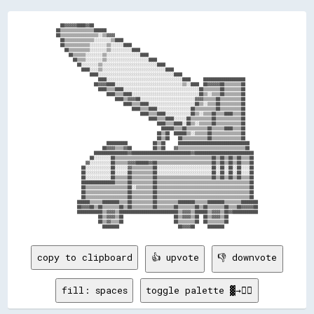
  ██▓▓▓▓▓▓████▓▓██                                                                              

██▒▒▒▒▒▒▒▒▒▒▒▒▒▒▒▒██████                                                                        

██▒▒▒▒▒▒▒▒▒▒▒▒▒▒▒▒▒▒░░▒▒▓▓▓▓                                                                    

  ██▒▒▒▒▒▒▒▒▒▒▒▒▒▒░░░░░░░░▒▒████                                                                

  ██▒▒▒▒▒▒▒▒▒▒▒▒░░░░░░░░▒▒░░░░░░████                                                            

    ██▒▒▒▒▒▒▒▒▒▒░░░░░░░░▒▒░░░░░░░░░░████                                                        

      ██▒▒▒▒▒▒░░░░░░░░▒▒░░░░░░░░░░░░░░░░████                                                    

        ██▒▒▒▒░░░░░░░░▒▒░░░░░░░░░░░░░░░░░░░░████                                                

          ██░░░░░░░░▒▒░░░░░░░░░░░░░░░░░░░░░░░░░░████                                            

            ████░░░░▒▒░░░░░░░░░░░░░░░░░░░░░░░░░░░░░░████                                        

                ████░░░░░░░░░░░░░░░░░░░░░░░░░░░░░░░░░░░░████                                    

                    ████░░░░░░░░░░░░░░░░░░░░░░░░░░░░░░░░░░░░████      ████████████████████      

                  ██▓▓▓▓████░░░░░░░░░░░░░░░░░░░░░░░░░░░░░░░░▒▒░░████  ██▓▓▓▓▓▓██▒▒▒▒▒▒▒▒██      

                    ████▒▒▒▒████░░░░░░░░░░░░░░░░░░░░░░░░░░░░░░░░░░░░██▒▒▒▒▒▒▒▒██▒▒▒▒▒▒▒▒██      

                        ████▒▒▒▒████░░░░░░░░░░░░░░░░░░░░░░░░░░░░░░░░██▒▒░░▒▒▒▒██▒▒▒▒▒▒▒▒██      

                            ████▒▒▓▓▓▓██░░░░░░░░░░░░░░░░░░░░░░░░░░▓▓▓▓▒▒▒▒▒▒██▒▒▒▒▒▒▒▒▒▒██      

                                ████▒▒▒▒████░░░░░░░░░░░░░░░░░░░░░░██▒▒░░▒▒▒▒██▒▒▒▒▒▒▒▒▒▒██      

                                    ████▒▒▒▒████░░░░░░░░░░░░░░░░██▒▒▒▒▒▒▒▒▒▒██▒▒▒▒▒▒▒▒▒▒██      

                                        ████▒▒▒▒████░░░░░░░░░░░░██▒▒░░▒▒▒▒██▒▒▒▒████▒▒▒▒██      

                                            ████▒▒▒▒████░░░░░░██▒▒▒▒▒▒▒▒▒▒██▒▒▒▒▒▒▒▒▒▒▒▒██      

                                                ████▒▒▒▒████░░██▒▒░░▒▒▒▒▒▒██▒▒▒▒▒▒▒▒▒▒▒▒██      

                                                  ██████▒▒▒▒██▒▒▒▒▒▒▒▒▒▒██▒▒▒▒▒▒████▒▒▒▒██      

                                                ██▒▒██  ██████▒▒░░▒▒▒▒▒▒██▒▒▒▒▒▒▒▒▒▒▒▒▒▒██      

                                                ██▒▒██    ██▒▒▒▒▒▒▒▒▒▒▒▒██▒▒▒▒▒▒▒▒▒▒▒▒▒▒██      

                        ██████████            ██▒▒██      ██████████████████████████████████    

                      ██▓▓▓▓▒▒▒▒▓▓██          ██▒▒██    ▓▓▒▒▒▒▒▒▒▒▒▒▒▒▒▒▒▒▒▒▒▒▒▒▒▒▒▒▒▒▒▒▒▒██    

                  ████████████████▓▓████████████████████████████▓▓████████████████████████████  

                ██░░░░░░░░██▒▒▒▒▒▒▒▒▒▒▒▒▒▒▒▒▒▒▒▒▒▒▒▒▒▒▒▒▒▒▒▒▒▒▒▒▒▒▒▒▒▒▒▒▒▒██▒▒██▒▒██▒▒██▒▒▒▒██  

              ▓▓░░░░░░░░░░██▒▒▒▒▒▒▓▓▓▓██████▓▓██▒▒▒▒▒▒▒▒▒▒▒▒▒▒▒▒▒▒▒▒▒▒▒▒▒▒██▒▒██▒▒██▒▒██▒▒▒▒██  

            ██░░░░░░░░░░░░██░░░░░░▓▓▒▒▒▒▒▒▒▒▒▒██░░░░░░░░░░░░░░░░░░░░░░░░░░██░░██░░██░░██░░░░██  

            ██░░░░░░░░░░░░██░░░░░░██▒▒▒▒▒▒▒▒▒▒██░░░░░░░░░░░░░░░░░░░░░░░░░░██░░██░░██░░██░░░░██  

            ██░░░░░░░░░░░░██▒▒▒▒▒▒██▒▒▒▒▒▒▒▒▒▒██▒▒▒▒▒▒▒▒▒▒▒▒▒▒▒▒▒▒▒▒▒▒▒▒▒▒██▒▒██▒▒██▒▒██▒▒▒▒██  

            ████████████████▒▒▒▒▒▒██▒▒▒▒▒▒▒▒▒▒██▒▒▒▒▒▒▒▒▒▒▒▒▒▒▒▒▒▒▒▒▒▒▒▒▒▒▒▒▒▒▒▒▒▒▒▒▒▒▒▒▒▒▒▒██  

            ██▒▒▒▒▒▒▒▒▒▒▒▒▒▒▒▒▒▒▒▒██░░▒▒▒▒▒▒▒▒██▒▒▒▒▒▒▒▒▒▒▒▒▒▒▒▒▒▒▒▒▒▒▒▒▒▒▒▒▒▒▒▒▒▒▒▒▒▒▒▒▒▒▒▒██  

            ██▒▒▒▒▒▒▒▒▒▒▒▒▒▒▒▒▒▒▒▒██▒▒▒▒▒▒▒▒▒▒██▒▒▒▒▒▒▒▒▒▒▒▒▒▒▒▒▒▒▒▒▒▒▒▒▒▒▒▒▒▒▒▒▒▒▒▒▒▒▒▒▒▒▒▒██  

            ██▒▒▒▒▒▒▒▒▒▒▒▒▒▒▒▒▒▒▒▒██▒▒▒▒▒▒▒▒▒▒██▒▒▒▒▒▒▒▒▒▒▒▒▒▒▒▒▒▒▒▒▒▒▒▒▒▒▒▒▒▒▒▒▒▒▒▒▒▒▒▒▒▒▒▒██  

          ██████▒▒▒▒▒▒████████▒▒▒▒██▒▒▒▒▒▒▒▒▒▒██▒▒▒▒▒▒▒▒▒▒████████▒▒▒▒▒▒████████▒▒▒▒▒▒▒▒████████

          ██▓▓▓▓██▒▒██▒▒▒▒▒▒▒▒██▒▒██▒▒▒▒▒▒▒▒▒▒██▒▒▒▒▒▒▒▒██▒▒▒▒▒▒▒▒██▒▒██▒▒▒▒▒▒▒▒██▒▒▒▒██▓▓▓▓▓▓██

          ████████████▒▒▓▓▓▓▒▒████████████████████████████▒▒▓▓▓▓▒▒██████▒▒▓▓▓▓▒▒██▓▓████████████

                    ██▒▒▓▓▓▓▒▒██                        ██▒▒▓▓▓▓▒▒██  ██▒▒▓▓▓▓▒▒██              

                    ██▒▒▓▓▒▒▒▒██                        ██▒▒▒▒▒▒▒▒██  ██▒▒▒▒▒▒▒▒██              

copy to clipboard
👍 upvote
👎 downvote
fill: spaces
toggle palette ▓→✊🏽