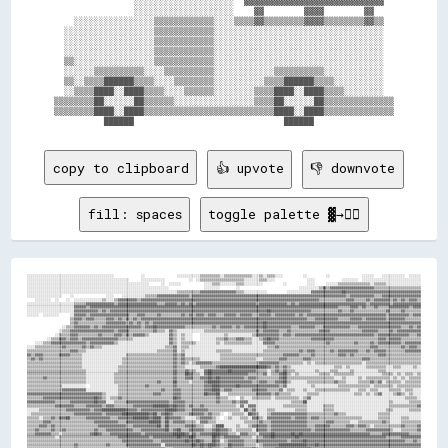
                ░░░░░░░░░░░░░░░░░░░░  ▓▓▓▓▓▓▓▓▓▓▓▓▓▓▓▓▓▓▓▓▓▓▓▓▓▓▓▓  

                ░░░░░░░░░░░░░░░░░░░░    ▓▓        ▓▓▓▓        ▓▓    

    ░░░░░░░░░░░░░░░░▒▒▒▒▒▒▒▒▒▒▒▒░░░░▒▒▒▒▓▓▒▒▒▒▒▒▒▒▓▓▓▓▒▒▒▒▒▒▒▒▓▓▒▒  

  ░░░░░░░░░░░░░░░░░░▒▒▒▒▒▒▒▒▒▒▒▒░░░░░░░░░░░░░░░░░░░░░░░░░░░░░░░░░░  

  ░░░░░░░░░░░░░░░░░░▒▒▒▒▒▒▒▒▒▒▒▒░░░░░░░░░░░░░░░░░░░░░░░░░░░░░░░░░░  

  ░░░░░░░░░░░░░░░░░░▒▒▒▒▒▒▒▒▒▒▒▒░░░░░░░░░░░░░░░░░░░░░░░░░░░░░░░░░░  

  ▒▒░░░░░░░░░░░░░░░░▒▒▒▒▒▒▒▒▒▒▒▒░░░░░░░░░░░░░░░░░░░░░░░░░░░░░░░░░░  

  ░░░░░░▒▒▒▒▒▒▒▒▒▒░░░░▒▒▒▒▒▒▒▒▒▒░░░░░░░░░░░░▒▒▒▒▒▒▒▒▒▒░░░░░░░░░░░░  

  ▒▒░░▒▒▒▒██████▒▒▒▒░░░░▒▒▒▒▒▒▒▒░░░░░░░░░░▒▒▒▒██████▒▒▒▒░░░░░░░░░░  

  ░░▒▒▒▒████░░████▒▒▒▒░░░░▒▒▒▒▒▒░░░░░░░░▒▒▒▒████░░████▒▒▒▒░░░░░░░░  

▒▒▒▒▒▒▒▒██░░░░░░██▒▒▒▒▒▒░░░░░░░░░░░░░░░░▒▒▒▒██░░░░░░██▒▒▒▒▒▒▒▒▒▒▒▒▒▒

▒▒▒▒▒▒▒▒████░░████▒▒▒▒▒▒▒▒▒▒▒▒▒▒▒▒▒▒▒▒▒▒▒▒▒▒████░░████▒▒▒▒▒▒▒▒▒▒▒▒▒▒

copy to clipboard
👍 upvote
👎 downvote
fill: spaces
toggle palette ▓→✊🏽
░░░░░░░░░░░░░░░░░░░░░░░░░░░░░░░░░░░░░░░░░░░░              ░░                ░░░░░░░░░░░░▒▒▒▒▒▒▒▒▒▒░░▒▒▒▒▒▒▒▒▒▒▒▒▒▒░░░░▒▒░░▒▒▒▒░░░░          ░░          ░░                ░░░░░░    ░░░░░░░░░░░░  ░░░░░░
░░░░░░░░░░░░░░░░░░░░░░░░░░░░░░░░░░░░░░░░░░░░░░░░░░░░      ░░░░░░░░░░░░            ░░  ░░▒▒▒▒▒▒▒▒▒▒▒▒▒▒▒▒▒▒▒▒▒▒░░░░░░░░▒▒▒▒░░░░                ░░░░              ░░░░░░░░  ░░░░░░░░░░░░░░░░░░░░░░░░░░░░░░
░░░░░░░░░░░░░░░░░░░░░░░░░░░░░░░░░░░░░░░░░░░░░░░░░░░░░░░░░░░░░░      ░░  ░░░░░░            ░░░░▒▒▒▒░░░░░░░░▒▒▒▒░░░░░░░░░░          ░░          ░░░░      ░░░░░░▒▒▒▒▒▒▒▒▒▒▒▒▒▒▒▒░░▒▒▒▒▒▒░░░░░░░░░░░░░░░░░░
░░░░░░░░░░░░░░░░░░░░░░░░░░░░░░░░░░░░░░░░░░░░░░░░░░░░░░░░░░░░░░░░░░░░░░░░                  ░░░░░░░░        ░░                              ░░░░░░░░░░▒▒▓▓▒▒▓▓▓▓▓▓▓▓▓▓▓▓▓▓▓▓▓▓▓▓▓▓▒▒▒▒▒▒▒▒▒▒▒▒▒▒▒▒▒▒▒▒▒▒▒▒
░░░░░░░░░░░░░░░░░░░░░░░░░░░░░░░░░░░░░░░░░░░░░░░░░░░░░░░░░░░░░░░░░░░░░░░░░░░░▒▒▒▒▒▒▒▒▒▒▒▒▓▓▓▓▓▓▓▓▓▓▓▓▓▓▓▓▓▓▒▒▒▒░░░░░░░░░░░░          ░░░░░░░░░░░░▓▓▓▓▓▓▓▓▓▓▓▓▓▓▓▓██▓▓▓▓▓▓▓▓▓▓▓▓▓▓▓▓▓▓▓▓▓▓▓▓▓▓▓▓▓▓▓▓▓▓▓▓▓▓
░░░░░░░░░░░░░░░░░░    ░░                ░░░░    ░░░░░░░░░░░░▒▒▒▒▒▒▓▓▓▓▓▓▓▓▓▓▓▓▓▓▓▓▒▒▓▓▓▓▓▓▓▓▓▓▓▓▓▓▓▓▓▓▓▓▓▓▓▓▓▓▓▓▓▓▓▓▓▓▓▓▓▓▓▓▓▓▓▓▓▓▓▓▓▓▓▓▓▓▓▓▓▓▓▓▓▓▓▓▓▓▓▓▓▓▓▓▓▓▓▓▓▓▒▒▓▓▓▓▓▓▓▓▓▓▓▓▒▒▒▒▓▓▓▓▓▓▓▓▓▓▓▓▓▓▓▓▓▓▓▓
    ░░░░░░░░  ░░    ░░  ░░░░░░░░░░░░░░▒▒░░░░▒▒▓▓▓▓▓▓▓▓▓▓▒▒▓▓▓▓▓▓▓▓▓▓▓▓▓▓▓▓▓▓▓▓▓▓▓▓▓▓▓▓▓▓▓▓▓▓▓▓▓▓▓▓▓▓▓▓▓▓▓▓▓▓▓▓▓▓▓▓▓▓▓▓▓▓▓▓▓▓▓▓▓▓▓▓▓▓▓▓▓▓▓▓▓▓▓▓▓▓▓▓▓▓▒▒▒▒▒▒▒▒▒▒▒▒▒▒▓▓▓▓▒▒▒▒▒▒▓▓▒▒▓▓▓▓▓▓▓▓▒▒▓▓▒▒▓▓▒▒▓▓▓▓▒▒
░░░░░░░░░░░░░░░░░░░░░░░░▒▒▒▒▒▒▓▓▓▓▓▓▓▓▓▓▓▓▓▓▒▒▓▓▓▓▓▓▓▓▓▓▓▓▓▓▓▓▓▓▓▓▒▒▒▒▓▓▓▓▓▓▒▒▓▓▒▒▓▓▒▒▓▓▓▓▓▓▓▓▓▓▓▓▓▓▓▓▓▓▓▓▓▓▓▓▓▓▓▓▓▓▒▒▓▓▓▓▓▓▓▓▓▓▓▓▓▓▒▒▓▓▒▒▓▓▓▓▓▓▓▓▓▓▓▓▓▓▓▓▓▓▓▓▓▓▓▓▓▓▓▓▓▓▓▓▓▓▒▒▓▓▓▓▓▓▓▓▓▓▒▒▓▓▓▓▓▓▓▓▓▓▓▓▓▓
░░░░░░░░░░░░░░░░░░░░░░░░▓▓▓▓▓▓▒▒▓▓▓▓▓▓▓▓▓▓▓▓▓▓▓▓▓▓▓▓▓▓▓▓▓▓▓▓▓▓▓▓▓▓▓▓▓▓▓▓▓▓▓▓▓▓▓▓▓▓▓▓▓▓▓▓▓▓▓▓▓▓▓▓▓▓▓▓▓▓▓▓▓▓▓▓▓▓▓▓▓▓▓▓▓▓▓▓▓▓▓▓▓▓▓▓▓▓▓▓▓▓▓▓▓▓▓▓▓▓▓▓▓▓▓▓▓▓▓▓▓▓▓▓▓▓▒▒▒▒▒▒▓▓▓▓▒▒▓▓▒▒▒▒▓▓▒▒▒▒▒▒▓▓▓▓▓▓▓▓▓▓▒▒▓▓▓▓
░░░░░░░░░░░░░░░░░░░░░░░░▓▓▓▓▓▓▓▓▓▓▓▓▒▒▓▓▒▒▓▓▓▓▓▓▓▓▓▓▓▓▓▓▓▓▓▓▓▓▓▓▓▓▓▓▓▓▓▓▓▓▓▓▓▓▓▓▓▓▓▓▓▓▓▓▓▓▓▓▓▓▓▓▓▓▓▓▓▓▓▓▓▓▓▓▓▓▓▓▓▓▓▓▓▓▓▓▓▓██▓▓▓▓▓▓▓▓▓▓▓▓▓▓▓▓▓▓▓▓▒▒▒▒▒▒▒▒▒▒▒▒▒▒▓▓▒▒▒▒▓▓▒▒▒▒▒▒▒▒▒▒▒▒▒▒▒▒▓▓▒▒▒▒▒▒▓▓▒▒▒▒▒▒▒▒
░░░░░░  ░░░░░░░░      ░░▓▓▓▓▓▓▒▒▓▓▓▓▓▓▓▓▓▓▓▓▓▓▓▓▓▓▓▓▒▒▒▒▓▓▓▓▒▒▒▒▒▒▓▓▒▒▒▒▒▒▒▒▒▒▓▓▒▒▓▓▒▒▓▓▓▓▒▒▓▓▓▓▒▒▒▒▓▓▓▓▓▓▒▒▓▓▓▓▓▓▒▒▒▒▓▓▓▓▓▓▒▒▓▓▓▓▓▓▓▓▓▓▒▒▓▓▒▒▓▓▓▓▓▓▓▓▓▓▓▓▓▓▓▓▓▓▓▓▓▓▓▓▓▓▓▓▓▓▓▓▓▓▓▓▓▓▓▓▒▒▓▓▓▓▓▓▓▓▓▓▒▒▓▓▓▓
                      ▒▒▓▓▓▓▒▒▓▓▓▓▒▒▒▒▒▒▓▓▓▓▒▒▓▓▒▒▓▓▒▒▓▓▒▒▓▓▓▓▓▓▓▓▓▓▓▓▓▓▓▓▓▓▓▓▓▓▓▓▓▓▓▓▓▓▓▓▓▓▓▓▓▓▓▓▓▓▓▓▓▓▓▓▓▓▓▓▓▓▓▓▓▓▓▓▓▓▓▓▓▓▓▓▓▓▓▓▓▓▓▓▓▓▓▓▓▓▓▓▒▒▒▒▓▓▓▓▓▓▓▓▓▓▓▓▒▒▒▒▒▒▓▓▓▓▓▓▒▒▓▓▓▓▓▓▓▓▓▓▒▒▓▓▓▓▓▓▓▓▒▒▒▒▒▒▒▒
                      ▒▒▓▓▒▒▒▒▒▒▒▒▒▒▒▒▒▒▓▓▓▓▓▓▓▓▓▓▒▒▓▓▒▒▓▓▒▒▓▓▒▒▓▓▓▓▓▓▓▓▓▓▓▓▓▓▓▓▓▓▓▓▓▓▓▓▓▓▓▓▓▓▓▓▓▓▓▓▓▓▓▓▓▓▓▓▓▓▓▓▓▓▓▓▓▓▓▓██▓▓▓▓▓▓▓▓▓▓▓▓▓▓▓▓▓▓▓▓▓▓▓▓▓▓▓▓▓▓▓▓▓▓▓▓▓▓▓▓▓▓▓▓▓▓▓▓▓▓▓▓▓▓▓▓▓▓▓▓▓▓▓▓▓▓▓▓▓▓▓▓▓▓▓▓▓▓
                  ░░▒▒▒▒▓▓▓▓▓▓▓▓▒▒▓▓▒▒▓▓▓▓▓▓▓▓▓▓▓▓▓▓▓▓▓▓▓▓▒▒▓▓▓▓██▓▓▓▓▓▓▓▓▓▓▓▓▓▓▒▒▒▒▒▒▒▒▒▒▒▒▒▒▓▓▒▒▓▓▓▓▓▓▒▒▓▓▒▒▓▓▓▓▓▓▓▓▓▓██▓▓▓▓▓▓▓▓▓▓▓▓▒▒▒▒▓▓▓▓▓▓▓▓▒▒▒▒▓▓▓▓▓▓▓▓▓▓▓▓▓▓▒▒▒▒▓▓▓▓▓▓▓▓▓▓▓▓▓▓▓▓▓▓▓▓▓▓▒▒▒▒▓▓▒▒▓▓
                ░░▒▒▒▒▓▓▓▓▓▓▓▓▓▓▓▓▓▓▓▓▓▓▓▓▓▓▒▒▓▓▓▓▓▓▒▒▒▒▒▒▒▒▒▒▒▒▓▓▒▒▒▒░░▓▓▒▒░░░░░░░░░░░░░░▒▒▒▒▒▒▒▒▒▒▒▒▒▒▒▒▒▒▒▒▒▒▒▒▒▒▓▓▒▒▓▓▓▓▓▓▓▓▒▒▒▒▓▓▒▒▒▒▒▒▒▒▒▒▒▒▒▒▓▓▓▓▓▓▒▒▒▒▒▒▒▒▒▒▒▒▒▒▒▒▓▓▓▓▓▓▓▓▒▒▒▒▒▒▓▓▒▒▓▓▓▓▓▓▓▓▓▓▓▓
              ░░▒▒▒▒▒▒▓▓▓▓▒▒▒▒▒▒▒▒▒▒▓▓▒▒▒▒▒▒▓▓▓▓▒▒▓▓▒▒▓▓▓▓▓▓▒▒░░░░░░░░░░▓▓▒▒░░▒▒░░░░    ░░░░░░░░░░░░▒▒░░░░░░░░░░░░▒▒▓▓▓▓▓▓▓▓▓▓▓▓▒▒▓▓▓▓▒▒▓▓▓▓▓▓▓▓▓▓▓▓▓▓▓▓▓▓▓▓▓▓▓▓▓▓▓▓▓▓▓▓▓▓▓▓▓▓▓▓▒▒▓▓▓▓▓▓▓▓▓▓▓▓▓▓▓▓▒▒▒▒▓▓
          ░░▒▒▒▒▓▓▓▓▒▒▓▓▓▓▒▒▓▓▓▓▓▓▓▓▓▓▓▓▓▓▓▓▓▓▒▒▒▒▒▒▒▒░░░░░░░░░░░░░░░░░░▓▓▒▒░░▒▒░░░░    ░░░░░░░░▒▒▒▒▓▓▒▒▒▒▓▓▓▓▒▒▒▒░░░░▒▒▓▓██▓▓▓▓▒▒▒▒▒▒▒▒▒▒▒▒▒▒▒▒▓▓▓▓▓▓▓▓▓▓▓▓▒▒▒▒▒▒▒▒▒▒▒▒▒▒▒▒▒▒▒▒▒▒▓▓▓▓▒▒▓▓▓▓▓▓▒▒▒▒▒▒▒▒▒▒
    ░░░░▒▒▒▒▓▓▓▓▓▓▓▓▓▓▓▓▓▓▓▓▓▓▒▒▓▓▓▓▓▓▓▓▓▓▓▓▒▒░░░░░░░░░░░░░░░░░░░░░░░░░░▓▓▒▒░░▒▒▒▒▒▒▒▒░░░░░░░░░░▒▒░░▒▒▒▒▒▒▒▒▒▒▒▒▒▒░░░░░░▓▓▓▓▓▓▒▒▒▒▒▒▒▒▒▒▒▒▒▒▒▒▒▒▒▒▒▒▒▒▒▒▓▓▒▒▒▒▒▒▒▒▒▒▒▒▓▓▒▒▒▒▒▒▓▓▒▒▓▓▓▓▓▓▓▓▓▓▓▓▒▒▓▓▓▓▓▓▓▓
░░░░▒▒▒▒▒▒▒▒▒▒▒▒▒▒▓▓▒▒▒▒▒▒▒▒▓▓▒▒▓▓▒▒▒▒░░░░░░░░░░░░░░░░░░░░░░░░░░░░░░░░▒▒▒▒▓▓░░▒▒▒▒░░░░░░░░░░░░░░░░░░░░░░░░░░░░░░░░░░░░░░░░▒▒▒▒▓▓▒▒▒▒▒▒▒▒▒▒▒▒▒▒▒▒▒▒▒▒▒▒▒▒▒▒▒▒▒▒▒▒▒▒▒▒▒▒▒▒▒▒▒▒▒▒▓▓▓▓▒▒▒▒▒▒▒▒▒▒▒▒▓▓▒▒▓▓▓▓▒▒
▒▒▒▒▒▒▒▒▒▒▒▒▒▒▒▒▒▒▒▒▒▒▓▓▓▓▒▒▒▒░░░░░░░░░░░░░░░░░░░░░░░░░░░░░░░░░░░░▒▒▒▒▒▒▒▒▓▓░░▒▒░░░░░░░░░░░░░░░░▒▒▒▒▒▒▒▒░░░░░░░░░░░░░░░░▒▒▒▒▒▒▒▒▒▒▒▒▒▒▒▒▒▒▓▓▒▒▓▓▓▓▒▒▒▒▒▒▒▒▓▓▒▒▓▓▓▓▓▓▓▓▓▓▒▒▒▒▓▓▒▒▓▓▓▓▓▓▒▒▒▒▒▒▒▒▒▒▓▓▓▓▓▓▓▓
▓▓▒▒▓▓▓▓▒▒▒▒▒▒▒▒▓▓▓▓▓▓▒▒▒▒▒▒░░░░░░░░░░░░░░░░░░░░░░▒▒▒▒▒▒▒▒▒▒▒▒▒▒▒▒▒▒▒▒▒▒▒▒▓▓▒▒▓▓░░░░░░░░░░░░░░░░░░▒▒▒▒▒▒▒▒▒▒▒▒▒▒▒▒▒▒▒▒▒▒▒▒▒▒▒▒▒▒▒▒▓▓▓▓▓▓▓▓▒▒▒▒▒▒▓▓▒▒▒▒▒▒▒▒▒▒▒▒▓▓▓▓▒▒▓▓▒▒▒▒▒▒▒▒▒▒▒▒▓▓▓▓▒▒▒▒▒▒▒▒▒▒▒▒▒▒▒▒▒▒
▒▒▓▓▒▒▓▓▒▒▒▒▒▒▒▒▒▒▒▒▒▒▒▒▒▒▒▒░░░░░░░░░░░░░░░░░░░░▒▒▒▒▒▒▒▒▒▒▒▒▒▒▒▒▒▒▒▒▒▒▒▒▒▒▓▓▒▒▓▓▒▒▒▒▒▒▒▒░░░░░░░░░░▒▒▒▒▒▒▒▒▒▒▒▒▒▒▒▒▒▒░░░░▒▒▒▒▒▒▒▒▓▓▓▓▒▒▒▒▒▒▒▒▓▓▓▓▒▒▒▒▒▒▒▒▒▒▒▒▒▒▒▒▒▒▒▒▒▒▒▒▒▒▓▓▓▓▒▒▒▒▒▒▒▒▒▒▒▒▒▒▒▒▒▒▒▒▒▒▒▒▒▒
▒▒▒▒▒▒▒▒▒▒▒▒▒▒▒▒▒▒▒▒▒▒▒▒▒▒▒▒░░░░░░░░░░░░░░░░░░░░▒▒▒▒▒▒▒▒▒▒▒▒▒▒▒▒▒▒▒▒▒▒▒▒▒▒▓▓▒▒▓▓▒▒░░▒▒▓▓▓▓▓▓▓▓▒▒▒▒▒▒▒▒▒▒▒▒▒▒▒▒▒▒▒▒▒▒▒▒▓▓▓▓▓▓▓▓▓▓▒▒▒▒▒▒▒▒▒▒▒▒░░▒▒░░▒▒▒▒▒▒▒▒▒▒▒▒▒▒▒▒▒▒▒▒▒▒▒▒░░▒▒▒▒▒▒▒▒▒▒▒▒▒▒▒▒▒▒▒▒▒▒▒▒▒▒▒▒
▒▒▒▒▒▒▒▒▒▒▒▒▒▒▒▒▒▒▒▒▒▒▒▒▒▒▒▒░░░░░░░░░░░░░░░░░░▒▒▒▒▒▒▒▒▒▒▒▒▒▒▒▒▒▒▒▒▒▒▒▒▒▒▒▒▓▓▒▒▒▒░░░░░░░░▒▒▒▒▒▒▒▒▓▓████████████████████████▓▓▒▒▓▓▒▒▓▓▒▒░░░░░░░░░░░░░░░░░░░░░░▒▒▒▒░░▒▒░░░░░░░░▒▒▒▒▒▒▒▒▒▒░░░░▒▒▒▒░░░░░░▒▒░░
▒▒▒▒▒▒▒▒▒▒▒▒▒▒▒▒▒▒▒▒▒▒▒▒▒▒▒▒▒▒░░░░░░░░░░░░░░░░▒▒▒▒▒▒▒▒▒▒▒▒▒▒▒▒▒▒▒▒▒▒▒▒▒▒▒▒▓▓▒▒▒▒▓▓▒▒▒▒░░░░▓▓██▓▓▓▓▓▓▓▓██▓▓▓▓▓▓▓▓▓▓▓▓▒▒▒▒▒▒░░▒▒▓▓▒▒▓▓▒▒▒▒░░░░░░░░░░▒▒░░░░░░▒▒▒▒░░░░░░▒▒░░░░░░░░░░░░▒▒▒▒░░░░░░░░░░░░░░░░░░
▒▒▒▒▒▒▒▒▒▒▒▒▒▒▒▒▒▒▒▒▒▒▒▒▒▒▒▒▒▒░░░░░░░░░░░░░░▒▒▒▒▒▒▒▒▒▒▒▒▒▒▒▒▒▒▒▒▒▒▒▒▒▒▒▒▒▒▓▓▒▒▒▒██▓▓▒▒▒▒░░▓▓██▓▓▓▓▓▓▓▓▓▓▓▓▓▓▓▓▓▓▒▒▒▒▒▒▒▒▓▓░░▒▒▒▒▓▓██▒▒░░▒▒░░░░░░░░░░▒▒▒▒▒▒░░▒▒▒▒▒▒▒▒▒▒░░░░░░░░░░░░░░▒▒▒▒▒▒░░▒▒░░▒▒▒▒░░▒▒
▒▒▒▒▒▒▒▒▓▓▒▒▒▒▒▒▒▒▒▒▒▒▒▒▒▒▒▒▒▒░░░░░░░░░░░░░░▒▒▒▒▒▒▒▒▒▒▒▒▒▒▒▒▒▒▒▒▒▒▒▒▒▒▒▒▒▒▓▓▒▒▒▒▓▓▓▓▒▒▒▒▓▓▓▓██▓▓██▓▓▓▓▓▓▓▓▓▓▓▓▒▒▓▓▓▓▒▒▒▒▒▒▒▒▒▒▒▒▓▓██▒▒▒▒▒▒▒▒▒▒▒▒▒▒▒▒▒▒▒▒▒▒▒▒░░░░▒▒░░░░░░▒▒░░▒▒▒▒▒▒▒▒▒▒▒▒░░▒▒░░▒▒░░▒▒▒▒▒▒
▒▒▒▒▒▒▒▒▒▒▒▒▒▒▒▒▒▒▒▒▒▒▒▒▒▒▒▒▒▒░░░░░░░░░░░░░░▒▒▒▒▒▒▒▒▒▒▒▒▒▒▒▒▒▒▒▒▒▒▓▓▒▒▒▒▒▒██▒▒▒▒▒▒░░▒▒▒▒▒▒▓▓██████▓▓▓▓▓▓▓▓▓▓▓▓▓▓▓▓▒▒▒▒▓▓▓▓▒▒▒▒▓▓▓▓██▒▒░░░░░░░░▒▒▒▒▒▒▒▒▒▒▒▒▒▒▓▓▒▒▒▒░░░░░░▒▒▒▒▒▒▓▓▒▒▓▓░░▒▒▒▒▒▒▒▒░░▒▒▒▒▒▒▒▒
▒▒▒▒▒▒▒▒▒▒▒▒▒▒▒▒▒▒░░░░░░░░░░░░  ░░░░░░░░░░░░░░▒▒▒▒▒▒▒▒▒▒▒▒▒▒▓▓▒▒▒▒▒▒▒▒▒▒▒▒▓▓▒▒▒▒▒▒▒▒▒▒▒▒▒▒▓▓▓▓████▓▓▓▓▓▓▓▓██▓▓▓▓▓▓▓▓▓▓▓▓▓▓▓▓▓▓▓▓▒▒▓▓░░░░░░░░░░░░▒▒░░░░░░░░░░░░▒▒▒▒▒▒▒▒▒▒▒▒▒▒▒▒░░▒▒▒▒▒▒▒▒▒▒░░▒▒▒▒▒▒▒▒▒▒▒▒
▒▒▒▒▒▒▒▒▒▒▒▒▒▒▒▒▒▒▓▓▓▓▓▓▓▓▓▓▓▓░░░░░░░░░░░░░░░░▒▒▒▒▒▒▒▒▒▒▒▒▒▒▒▒▒▒▒▒▒▒▓▓▒▒▒▒▓▓▓▓▒▒▒▒▒▒▒▒▒▒▒▒▓▓▓▓████▒▒▓▓▓▓▒▒▒▒▒▒▒▒▒▒▓▓▓▓▓▓▓▓▒▒▒▒▒▒▓▓░░▒▒▒▒░░░░▒▒░░░░▒▒▒▒▒▒▒▒▒▒▒▒▒▒▒▒▒▒░░░░▒▒▒▒░░▒▒▒▒░░░░░░▒▒▒▒▒▒░░▒▒▒▒░░░░
▓▓▓▓▓▓▓▓▓▓▓▓▓▓▓▓▓▓▓▓▓▓▓▓▓▓▓▓▓▓▓▓▓▓▓▓▓▓▒▒░░░░░░▒▒▒▒▒▒▒▒▒▒▒▒▒▒▒▒▒▒▓▓▓▓▒▒▒▒▒▒▓▓▓▓▒▒▒▒▒▒▒▒▒▒▒▒██▓▓▓▓██░░░░▒▒▒▒▒▒▒▒▒▒▒▒▒▒▓▓▓▓▓▓▓▓▒▒▓▓▒▒▒▒▒▒░░░░░░░░▒▒▒▒▒▒░░░░░░░░░░░░░░░░░░▒▒▒▒░░▒▒░░▒▒▓▓░░░░░░▒▒▓▓▒▒░░▒▒░░░░
▒▒▒▒▒▒▒▒▓▓▓▓▓▓▓▓▓▓▓▓▓▓▓▓▓▓▓▓▓▓▓▓▓▓██▓▓▒▒░░▒▒▒▒▓▓▒▒▒▒▒▒▒▒▒▒▒▒▒▒▒▒▒▒▒▒▒▒▒▒▒▒██▓▓▒▒▒▒▒▒▒▒▒▒▒▒▒▒▒▒▒▒▓▓▒▒▒▒░░░░  ▒▒░░░░▒▒▒▒▒▒▒▒▒▒░░▒▒▒▒▒▒▒▒▒▒▒▒░░▒▒▓▓░░░░░░░░░░░░░░░░░░░░░░░░░░░░░░░░░░░░░░░░░░░░░░░░▒▒▒▒▒▒░░
▓▓▓▓▓▓▓▓▓▓▓▓▓▓▒▒▒▒▒▒▒▒▓▓▓▓▓▓▓▓▓▓▓▓██▓▓▓▓░░░░▒▒▒▒▒▒▓▓▓▓▓▓▓▓▓▓▓▓▓▓▓▓▓▓▓▓▓▓▒▒▓▓▓▓▓▓▒▒▒▒▒▒▒▒▒▒▒▒▒▒▒▒▓▓▒▒▒▒▒▒▓▓▒▒▓▓▓▓░░░░░░░░░░░░░░░░░░░░░░▒▒▒▒▒▒██░░░░░░░░░░░░░░░░░░░░░░░░░░░░░░░░░░░░░░░░░░▒▒░░░░░░░░▒▒▒▒▒▒
▒▒▒▒▒▒▒▒▒▒▒▒▒▒▓▓▓▓▓▓▓▓▓▓▒▒▒▒▒▒▓▓▓▓▓▓▓▓▒▒▓▓▓▓▒▒▒▒▒▒▒▒▒▒▓▓▓▓▓▓▓▓▓▓████████▓▓██▓▓▓▓▒▒▓▓▒▒▒▒▓▓▒▒▒▒▒▒▒▒▒▒▒▒▒▒▒▒░░▓▓░░▓▓▓▓░░░░░░░░░░░░░░▒▒▒▒▒▒▒▒▒▒▒▒░░░░░░░░▒▒▒▒▒▒░░░░░░░░░░░░░░░░░░░░░░░░░░░░▒▒▒▒▒▒▒▒▒▒▒▒▒▒▓▓
░░░░░░▒▒▒▒▒▒▒▒▒▒▒▒▒▒▓▓▓▓▓▓▓▓▓▓▓▓▒▒▓▓▓▓████████████▓▓▓▓▓▓▒▒▓▓▓▓▓▓▓▓▓▓▓▓██████▓▓▓▓▒▒▒▒▓▓▓▓▓▓▓▓▒▒▒▒▒▒▒▒▒▒▒▒▒▒▒▒░░██▒▒▓▓░░░░░░▒▒▒▒░░░░░░░░░░▒▒▒▒▒▒░░░░░░░░▒▒▒▒▒▒░░░░░░░░░░░░░░░░░░░░░░░░░░▒▒▒▒░░░░░░░░▒▒▒▒▒▒
░░▒▒▒▒▒▒▒▒▒▒▒▒▒▒▒▒▒▒▒▒▒▒▓▓▓▓▓▓▓▓▓▓▓▓▓▓▒▒▓▓▓▓▓▓▓▓██████████████▓▓██▒▒▓▓██▓▓▒▒▒▒▒▒▒▒▓▓▓▓▓▓▓▓▒▒▓▓▒▒▒▒░░  ░░▒▒▒▒▒▒░░██▓▓▒▒░░░░▒▒▓▓▓▓▓▓▓▓▓▓▓▓▓▓▓▓▓▓▒▒▒▒▒▒▒▒▒▒▒▒▒▒▓▓▒▒▒▒░░░░░░░░░░░░░░░░▒▒▒▒▒▒░░░░░░░░░░░░░░░░
▒▒▒▒▒▒░░▒▒▒▒▓▓▒▒▓▓▓▓██▒▒▒▒▒▒▒▒▓▓▓▓▓▓▓▓▓▓▓▓▒▒▒▒▓▓▓▓▓▓▓▓████████▓▓████▒▒██▓▓▓▓▓▓▒▒░░░░░░▒▒▓▓▓▓▓▓▒▒░░  ░░▒▒░░░░▒▒▒▒░░▓▓▓▓▒▒░░▓▓▓▓▓▓▓▓▓▓▓▓▒▒▓▓▓▓▓▓▒▒▓▓▓▓▒▒▒▒▒▒▒▒▒▒▒▒▒▒▒▒▒▒▒▒▒▒░░░░░░░░▒▒▒▒▒▒░░░░░░▒▒▒▒░░░░░░
▒▒▒▒▒▒▒▒▓▓▓▓▒▒▒▒▒▒▒▒▒▒▒▒▒▒▒▒▒▒▒▒▒▒▓▓▓▓▓▓▓▓▓▓▓▓▒▒▒▒▓▓▓▓▓▓▓▓▓▓▓▓██████▒▒██▒▒▓▓▓▓▓▓▒▒▒▒▒▒░░▓▓▓▓▒▒▒▒░░░░░░░░░░░░░░▒▒▒▒▒▒▒▒▓▓▒▒▒▒▓▓▓▓▓▓▓▓▓▓▓▓▓▓▓▓▓▓▒▒▒▒▒▒▒▒▒▒▓▓▓▓▒▒▒▒▒▒▒▒░░░░▒▒▒▒▒▒▒▒▒▒▒▒▓▓▒▒░░░░░░▒▒▒▒▒▒▒▒▒▒
▒▒▒▒▒▒▓▓▓▓▒▒▓▓▒▒▒▒▒▒▒▒▒▒▒▒▒▒▒▒▒▒▒▒▒▒▓▓▓▓▓▓▓▓▓▓▓▓▓▓▒▒▒▒▓▓▓▓▓▓▓▓▓▓▓▓██▒▒██▒▒▒▒▒▒▒▒▓▓▓▓▓▓▒▒▒▒░░░░▒▒████░░░░░░▒▒░░░░▒▒▓▓▓▓▓▓▓▓▒▒▓▓▓▓▓▓▓▓▓▓▓▓▓▓▓▓▓▓▒▒▒▒▓▓▓▓▓▓▓▓▒▒▒▒▒▒▒▒▓▓▓▓▒▒▓▓▓▓▒▒░░▒▒▒▒▒▒▒▒▒▒▒▒▒▒▓▓▒▒▒▒▒▒▓▓
▒▒▒▒▓▓▒▒▒▒▒▒▓▓▒▒▒▒▓▓▒▒▒▒▒▒▒▒▒▒▒▒▒▒▓▓▒▒▒▒▓▓▓▓▓▓▓▓▓▓▓▓▓▓▒▒▒▒▓▓▓▓▓▓▓▓▓▓▓▓██▒▒▓▓██▒▒▒▒▓▓▓▓▓▓▓▓▒▒▒▒▓▓██▓▓▓▓▒▒░░▒▒▒▒▒▒▒▒░░▓▓▓▓▓▓▒▒▓▓▓▓▓▓▓▓▓▓▓▓▓▓▓▓▓▓▓▓▒▒▓▓▓▓▓▓▓▓▓▓▓▓▓▓▓▓▓▓▒▒▒▒▒▒▒▒▓▓▓▓▓▓▓▓▓▓▓▓▒▒░░░░▒▒▒▒▒▒▒▒▓▓
▒▒▒▒▓▓▓▓▓▓▓▓▒▒▒▒░░▒▒▒▒▒▒▒▒▒▒▒▒▒▒▓▓██▓▓▒▒▒▒▓▓▓▓▓▓▓▓▓▓▓▓▓▓▓▓▒▒▓▓▓▓▓▓▓▓▓▓▓▓▓▓██████▓▓▒▒▓▓▒▒▓▓▓▓▓▓████▓▓▓▓▒▒▒▒░░▓▓▓▓▒▒▒▒░░▓▓▓▓▓▓██▓▓▓▓▓▓▓▓██▓▓██▓▓▓▓▓▓▓▓▓▓▓▓▓▓▓▓▓▓▓▓▓▓▓▓▓▓▓▓▓▓▓▓▓▓▒▒▒▒▒▒▓▓▓▓▓▓▓▓▓▓▓▓▓▓▒▒▒▒▒▒
▒▒▒▒▒▒▒▒▒▒▒▒▒▒░░▒▒▒▒▒▒▒▒▒▒▒▒▒▒▒▒▒▒▒▒▒▒▒▒▒▒▒▒▒▒▓▓▓▓▓▓▓▓▓▓▓▓▓▓▓▓▒▒▓▓▓▓▓▓▓▓▓▓▓▓██▓▓▓▓██▓▓▒▒▒▒▒▒▒▒██▓▓▒▒▓▓▓▓▓▓▓▓▒▒▒▒▒▒░░▒▒▒▒▓▓▓▓██▓▓▓▓▓▓▓▓▓▓██▓▓▓▓▓▓▓▓▓▓▓▓▓▓▓▓▓▓▓▓▓▓▓▓▓▓▓▓▓▓▓▓▓▓▓▓▓▓▓▓▓▓▓▓▒▒▒▒▒▒▒▒▓▓▓▓▓▓▓▓▓▓
▒▒▒▒▒▒▒▒▒▒▒▒▒▒▒▒▒▒▒▒▒▒▒▒▒▒▒▒▒▒▒▒▒▒▒▒▒▒▒▒▒▒▒▒▒▒▒▒▓▓▓▓▓▓▓▓▓▓▓▓▓▓▓▓▒▒▒▒▓▓▓▓▓▓▓▓▓▓▓▓██▓▓▓▓██▓▓▒▒▒▒██▓▓░░▒▒▓▓▓▓▓▓▓▓▒▒▒▒▒▒▓▓▓▓▓▓▓▓▓▓▓▓▓▓▓▓▒▒▓▓▓▓▓▓██▓▓▓▓▓▓▓▓▓▓▓▓▓▓▓▓▓▓▓▓▓▓▓▓▓▓▓▓▓▓▓▓▓▓▓▓▓▓▓▓▓▓▓▓▓▓▓▓▓▓▒▒▒▒▓▓▒▒
▒▒▒▒▒▒▒▒▒▒▒▒▒▒▒▒▒▒▒▒▒▒▒▒▓▓▒▒▒▒▒▒▒▒▒▒▒▒▒▒▓▓▒▒▒▒▒▒▒▒▓▓▓▓▓▓▓▓▓▓▓▓▓▓▓▓▓▓░░▓▓▓▓▓▓▓▓▓▓▓▓▓▓██▓▓██▓▓████▓▓▒▒▒▒██▓▓▓▓▓▓▒▒▒▒▒▒░░▒▒▓▓▓▓▓▓▓▓██████████████▓▓▓▓██▓▓▓▓▓▓▓▓▓▓▓▓▓▓▓▓▓▓▓▓▓▓▓▓▓▓▓▓▓▓▓▓▓▓▓▓▓▓▓▓▓▓▓▓▓▓▓▓▓▓▓▓
▒▒▒▒▒▒▒▒▒▒▒▒▒▒▒▒▒▒▒▒▒▒▒▒▓▓▒▒▒▒▒▒▒▒▒▒▒▒▒▒▒▒▒▒▒▒▒▒▒▒▒▒▓▓▓▓▓▓▓▓▓▓▓▓▓▓▓▓▓▓▒▒▒▒▓▓▓▓▓▓▓▓▓▓▓▓▓▓██▓▓██▓▓▓▓▒▒▓▓██▓▓▓▓▓▓▓▓▓▓██▒▒▒▒▓▓▓▓▓▓██████████████████▓▓▓▓▓▓▓▓▓▓▓▓▓▓▓▓▓▓▓▓▓▓▓▓▓▓▓▓▓▓▓▓▓▓▓▓▓▓▓▓▓▓▓▓▓▓▓▓▓▓▓▓▓▓▓▓
▒▒▒▒▒▒▒▒▒▒▒▒▒▒▒▒▒▒▒▒▒▒▒▒▒▒▒▒▓▓▓▓▒▒▒▒▒▒▒▒▒▒▒▒▒▒▒▒▒▒▒▒▒▒▓▓▓▓▓▓▓▓▓▓▓▓▓▓▓▓▓▓▓▓░░▓▓▓▓▓▓▓▓▓▓▓▓▓▓▓▓▓▓▓▓██▓▓▓▓██▓▓▓▓▓▓▓▓████▓▓▓▓▓▓▓▓▓▓██████████████████▓▓▓▓▓▓▓▓▓▓▓▓▓▓▓▓▓▓▓▓▓▓▓▓▓▓▓▓▓▓▓▓▓▓▓▓▓▓▓▓▓▓▓▓▓▓▓▓▓▓▓▓▓▓▓▓
▒▒▓▓▓▓▓▓▓▓▒▒▒▒▒▒▒▒▒▒▒▒▒▒▒▒▒▒▒▒▒▒▒▒▒▒▒▒▒▒▒▒▒▒▒▒▒▒▒▒▒▒▒▒▒▒▓▓▓▓▓▓▓▓▓▓▓▓▓▓▓▓▓▓▓▓░░▒▒▓▓▓▓▓▓▓▓▓▓▓▓▓▓████▓▓▓▓██████████████████████████████████████████████▓▓▓▓▓▓▓▓▓▓▓▓▓▓▓▓▓▓▓▓▓▓▓▓▓▓▓▓▓▓▓▓▓▓▓▓▓▓▓▓▓▓▓▓▓▓▓▓▓▓▓▓
▒▒▓▓▓▓▓▓▓▓▒▒▒▒▒▒▒▒▒▒▒▒▒▒▒▒▒▒▒▒▓▓▒▒▒▒▒▒▒▒▒▒▒▒▓▓▒▒▒▒▒▒▒▒▒▒▒▒▓▓▓▓▓▓▓▓▓▓▓▓▓▓▓▓▓▓▓▓▒▒░░▓▓▓▓▓▓▓▓▓▓▓▓▓▓▓▓██▓▓████████████████████████████████████████████████▓▓▓▓▓▓▒▒▓▓▒▒▓▓▓▓▓▓▓▓▓▓▓▓▓▓▓▓▓▓▓▓▓▓▓▓▓▓▓▓▓▓▓▓▓▓▓▓▓▓
▒▒▒▒▒▒▒▒▒▒▒▒▒▒▒▒▒▒▒▒▒▒▒▒▒▒▓▓▓▓▓▓▓▓▒▒▒▒▒▒▒▒▒▒▒▒▒▒▒▒▒▒▓▓▒▒▒▒▒▒▒▒▓▓▓▓▓▓▓▓▓▓▓▓▓▓▓▓▓▓▓▓░░▓▓▓▓▓▓▓▓▓▓▓▓▓▓▓▓████████████████████████████████████████████████▓▓▓▓▓▓▓▓▓▓▓▓▓▓▓▓▓▓▒▒▓▓▓▓▓▓▓▓▓▓▓▓▓▓▓▓▓▓▓▓▓▓▓▓▓▓▓▓▓▓▓▓
▓▓▓▓▓▓▒▒▒▒▒▒▒▒▒▒▒▒▒▒▒▒▒▒▓▓▓▓▓▓██▓▓▓▓▒▒▒▒▒▒▒▒▒▒▒▒▒▒▒▒▒▒▒▒▒▒▒▒▒▒▒▒▓▓▓▓▓▓▓▓▓▓▓▓▓▓▓▓▓▓▓▓▒▒▒▒▓▓▓▓▓▓▓▓▓▓▓▓▓▓▓▓████████████████████████████████████████████▓▓▓