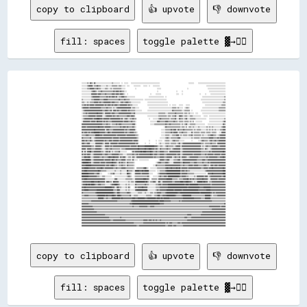
copy to clipboard
👍 upvote
👎 downvote
fill: spaces
toggle palette ▓→✊🏽
░░░░░░░░▒▒░░▓▓▒▒░░▓▓░░░░░░░░░░░░░░░░░░░░░░░░▒▒░░░░░░░░░░  ░░  ░░░░░░    ░░░░░░░░░░░░░░░░░░░░░░░░░░░░░░░░░░░░░░░░░░                                          ░░░░░░░░      ░░░░░░░░░░░░░░░░░░░░░░░░░░░░░░░░░░░░░░░░
░░░░░░░░▒▒▓▓▓▓▓▓░░▒▒▒▒▓▓▒▒▒▒░░░░░░░░▒▒░░░░░░▒▒▒▒▒▒▒▒░░▒▒▒▒░░░░░░  ░░░░      ░░░░░░░░░░    ░░░░░░  ░░    ░░░░░░░░░░                                                                    ░░░░░░░░░░░░░░░░░░░░░░░░░░░░
░░░░░░░░▒▒▒▒▓▓▓▓▓▓▒▒▒▒▓▓▒▒▒▒░░░░░░▒▒▒▒░░░░▒▒░░▒▒▒▒▒▒▒▒▒▒▒▒░░░░░░              ░░                              ░░░░░░                                      ░░                            ░░░░░░░░░░░░░░░░░░░░░░░░░░
░░░░░░░░░░░░░░▒▒▓▓▓▓▒▒░░▒▒▒▒▓▓▒▒▒▒▒▒▒▒▒▒▒▒▒▒▒▒▓▓▒▒▓▓▓▓▒▒▓▓▒▒▒▒░░░░                                            ░░                          ░░      ░░                                      ░░░░░░░░░░░░░░░░░░░░░░░░
░░░░░░░░░░░░░░▓▓▓▓▓▓▓▓▒▒▓▓▓▓▒▒▒▒▒▒▓▓▒▒▒▒▒▒▒▒▓▓▓▓▒▒▓▓▓▓▒▒▓▓▓▓▒▒░░  ░░                                ░░      ░░░░░░░░                      ░░░░    ░░                        ░░      ░░      ░░░░░░░░░░░░░░░░░░░░░░
░░░░░░░░░░░░░░▒▒▓▓▓▓▓▓▓▓▓▓▒▒▒▒▒▒▒▒▒▒▓▓▒▒▓▓▒▒▓▓▓▓▒▒▓▓░░▒▒▒▒▓▓▓▓▒▒▒▒░░░░░░░░░░░░                    ░░░░░░░░░░░░░░░░░░░░░░  ░░                                                    ░░░░░░░░░░░░░░░░░░░░░░░░░░░░░░░░▒▒
▒▒░░░░░░░░░░░░▒▒▒▒▓▓▓▓▓▓▓▓▒▒▒▒▒▒▓▓▓▓▓▓▒▒▒▒▒▒▒▒▒▒▒▒▒▒▒▒▓▓▒▒▒▒▒▒▓▓▒▒▒▒▒▒░░░░░░░░░░░░░░░░░░░░  ░░░░░░░░░░░░░░░░░░░░░░░░░░░░░░░░                                                  ░░░░░░░░░░░░░░░░░░░░░░░░░░░░░░░░░░▒▒
▒▒▒▒░░░░▒▒░░▒▒▒▒▒▒▓▓▓▓▓▓▒▒▓▓▒▒▒▒▓▓▓▓▓▓▓▓▓▓▒▒▓▓▓▓▒▒▒▒▒▒░░▒▒▓▓▒▒▒▒▓▓▓▓▒▒▒▒░░░░░░░░░░░░░░          ░░░░░░░░░░░░░░░░░░░░░░░░░░░░░░                                                  ░░░░░░░░░░░░░░░░░░░░░░░░░░░░░░▒▒▒▒
▒▒▒▒▓▓▒▒▓▓▒▒▓▓▓▓▓▓▒▒▓▓▓▓▓▓▓▓▓▓▓▓▒▒▓▓▒▒▓▓▓▓▒▒▓▓▒▒▓▓▓▓▒▒▒▒▓▓▓▓▓▓▓▓▓▓▒▒▓▓▒▒▒▒░░░░░░░░              ░░░░░░░░░░░░░░░░░░░░░░░░░░░░░░  ░░  ░░░░░░    ░░░░░░    ░░░░░░                      ░░░░░░░░░░░░░░░░░░░░░░░░▒▒▒▒▒▒
▒▒▓▓▓▓▓▓▓▓▒▒▓▓▓▓▓▓▓▓▓▓▓▓▓▓▓▓▒▒▒▒▒▒▒▒▓▓▒▒▒▒▒▒░░▒▒░░▒▒▓▓▓▓▓▓▓▓▓▓▓▓▓▓▓▓▓▓▓▓░░▒▒▒▒░░░░░░              ░░░░░░░░░░░░░░░░░░░░░░░░░░░░░░░░░░▒▒▒▒▒▒░░▒▒░░░░░░  ░░▒▒▒▒░░                  ░░░░░░░░░░░░░░░░░░░░░░░░▒▒▒▒▒▒▒▒▒▒
░░▒▒▓▓▓▓▓▓▓▓▓▓▓▓▓▓▓▓▓▓▓▓▓▓▓▓▓▓▒▒▒▒▓▓▓▓▒▒▒▒▓▓░░▓▓▓▓▒▒▓▓▒▒▒▒▓▓▓▓▓▓▓▓▒▒▓▓▒▒▒▒▒▒▒▒░░░░░░░░░░        ░░░░░░░░░░░░░░░░░░░░░░░░░░░░░░░░░░░░▓▓▒▒▒▒▒▒▒▒▒▒▒▒░░░░▒▒▒▒▒▒▒▒  ░░            ░░░░░░░░░░░░░░░░░░░░░░░░░░▒▒▒▒▒▒▒▒▒▒
░░▒▒▒▒▓▓▒▒▓▓▓▓▓▓▓▓▓▓▓▓██▓▓▓▓▓▓▒▒░░▓▓▓▓▓▓▓▓▒▒▓▓▓▓▒▒▒▒▒▒▓▓▓▓▓▓▓▓▓▓▓▓▓▓▓▓▓▓▒▒▒▒▓▓░░░░░░░░░░░░░░░░░░░░░░░░░░░░░░░░░░▒▒▒▒▒▒▒▒▒▒░░░░▒▒▒▒▒▒▒▒▒▒▓▓▒▒▒▒▒▒▒▒▒▒░░▒▒▒▒░░▒▒░░░░░░  ░░░░      ░░░░░░░░░░░░░░░░░░░░░░░░░░░░░░░░░░
░░▒▒▒▒▒▒▒▒▓▓▓▓▓▓▓▓▓▓▒▒▓▓▓▓▓▓▓▓░░░░▒▒▓▓▓▓▓▓▓▓▒▒▓▓▒▒▒▒▓▓▒▒▒▒▒▒▒▒▒▒▒▒▓▓▓▓▒▒▓▓▓▓▒▒                  ░░░░░░░░░░░░░░░░▒▒▒▒▒▒▒▒▒▒▒▒░░▒▒▒▒░░▒▒▒▒▓▓░░░░▓▓▓▓▒▒░░▒▒▒▒░░░░▒▒▒▒░░░░░░░░░░░░    ░░░░░░  ░░░░░░░░░░░░░░░░░░░░░░░░
░░▒▒▓▓▓▓▓▓▓▓▓▓▓▓▒▒▓▓▓▓████▓▓▓▓▒▒▓▓▓▓▓▓▓▓▒▒▓▓▓▓▓▓▓▓▓▓▓▓▓▓▒▒▓▓░░▒▒▓▓▒▒░░▒▒▒▒▓▓▒▒▒▒                  ░░    ░░░░░░░░▒▒▓▓▒▒▒▒▒▒▒▒▒▒▒▒░░▒▒▒▒▒▒▓▓░░░░▓▓▒▒▒▒░░▒▒▓▓░░░░▒▒▒▒▒▒▒▒░░░░░░░░░░░░░░░░    ░░░░░░░░░░░░░░░░░░░░░░▒▒
░░▓▓▓▓▓▓▓▓▓▓▒▒▓▓▓▓▓▓▒▒██▓▓▓▓▓▓▒▒▓▓▒▒▓▓▒▒▒▒▒▒▓▓▓▓▓▓▓▓▓▓▓▓▓▓▓▓▒▒▓▓▓▓▓▓▒▒▒▒▓▓▒▒▒▒░░                    ░░░░░░░░░░▓▓▓▓▒▒▒▒▒▒▒▒▓▓▓▓▒▒▒▒▒▒▒▒▓▓▒▒▒▒░░▒▒▒▒▒▒░░▒▒▒▒▒▒░░▒▒░░▒▒  ░░░░░░░░░░          ░░░░░░░░░░░░░░░░░░░░▒▒▓▓
▓▓▓▓▓▓▓▓▓▓▓▓▓▓▓▓▓▓▓▓▓▓▓▓▓▓▓▓▓▓▒▒▒▒▒▒▓▓▒▒▒▒░░▒▒▒▒▒▒▓▓▒▒▓▓▓▓▒▒▒▒▒▒▒▒▒▒▒▒▒▒▒▒▓▓▓▓░░                    ░░░░░░▒▒▒▒▒▒▒▒▒▒▒▒▒▒▒▒▓▓▒▒▒▒▓▓▒▒▒▒▒▒▒▒▒▒▒▒▒▒░░▒▒░░▒▒▓▓░░░░▒▒▒▒▒▒▒▒░░░░░░░░░░░░░░    ░░░░░░░░░░░░░░░░░░░░░░▓▓▒▒
▓▓▓▓▓▓▒▒▓▓▓▓▓▓▓▓▓▓▓▓▓▓▓▓██▓▓▓▓▓▓▒▒▓▓▓▓▓▓▓▓▒▒▒▒▒▒▒▒▒▒▒▒▒▒▓▓▒▒▓▓▓▓▒▒▓▓▒▒▒▒▒▒▓▓▒▒░░                                        ░░▓▓▒▒▒▒▒▒▒▒▒▒▒▒▒▒▒▒▒▒▒▒░░▒▒▒▒░░▒▒  ▒▒▒▒░░▒▒░░░░░░▒▒░░░░░░░░░░▒▒░░▒▒░░▒▒░░░░░░░░░░░░▒▒▓▓▓▓
▓▓▓▓▓▓▓▓▓▓▓▓▓▓▓▓▓▓██▓▓▓▓▓▓▓▓▓▓▓▓▓▓░░▓▓▓▓▒▒▒▒▒▒▓▓▓▓▓▓▓▓▓▓▓▓▓▓▓▓▒▒▓▓▒▒▒▒▓▓▓▓▓▓▓▓░░                                    ░░░░░░▒▒▒▒▒▒▒▒▓▓▒▒▓▓▓▓░░▓▓▒▒▒▒▒▒▓▓▒▒▒▒▒▒▒▒▒▒▒▒░░▒▒░░▒▒▒▒▒▒░░░░░░░░▒▒░░▒▒░░▒▒░░▒▒░░░░░░▒▒▒▒▓▓▓▓
▓▓▒▒▓▓▓▓▒▒▓▓▒▒▓▓▓▓████████▓▓▓▓▓▓▓▓▒▒▒▒██▓▓▒▒▓▓▓▓▓▓▓▓▓▓▓▓▓▓▓▓▓▓▒▒▓▓▒▒▒▒▓▓▓▓▓▓▒▒▒▒░░                                  ░░░░░░▒▒▒▒▒▒▒▒▓▓▒▒▓▓▓▓▓▓░░▒▒▒▒▓▓▒▒▒▒▒▒░░░░░░▓▓░░▒▒▒▒▒▒▒▒░░▒▒▒▒▒▒░░▒▒▒▒▒▒░░▒▒▒▒▒▒░░  ░░░░▓▓▓▓▓▓
▒▒▒▒▒▒▓▓▓▓▒▒▒▒▒▒▒▒▒▒██████▓▓▓▓▒▒▓▓▓▓▓▓▓▓▓▓▓▓▓▓▓▓▓▓▒▒▓▓▓▓▓▓▓▓▓▓▓▓▒▒▓▓▓▓▓▓▓▓▓▓▓▓▒▒▒▒░░                                ░░░░░░▒▒▒▒▒▒░░░░▒▒▒▒▒▒▓▓▓▓░░▒▒░░▒▒▒▒▒▒░░▒▒▒▒▓▓░░▒▒▒▒▒▒▒▒▒▒░░▒▒░░░░░░▒▒▒▒▓▓▓▓▒▒▒▒░░░░▒▒▓▓▓▓▓▓▓▓
▓▓▒▒▒▒▒▒▒▒▒▒▓▓░░░░▒▒▓▓▓▓▓▓▓▓▓▓▓▓▓▓▓▓▓▓▓▓▓▓▓▓▒▒▓▓▓▓▓▓▓▓▒▒▓▓▓▓▓▓▓▓▓▓▓▓▓▓▓▓▓▓▓▓▓▓▓▓▒▒░░                              ░░░░░░░░▒▒▓▓▒▒░░▒▒▒▒▒▒▒▒▒▒▓▓▓▓░░░░░░░░░░░░░░░░▒▒░░▒▒▒▒▒▒▒▒░░▒▒▒▒▒▒▒▒▒▒▒▒▓▓▓▓▓▓▒▒▒▒▒▒▓▓▒▒▓▓▓▓▓▓▓▓
▓▓▓▓▒▒▓▓▒▒▒▒▓▓▒▒░░▒▒▓▓▓▓▓▓▓▓▓▓▓▓▒▒▓▓▒▒▒▒▓▓▓▓▒▒▓▓▓▓▓▓▓▓▒▒▓▓▓▓▓▓▓▓▓▓▓▓▓▓▓▓▓▓▒▒▓▓▓▓▓▓░░              ░░        ░░  ░░░░░░  ░░▒▒▒▒▒▒░░░░▒▒▓▓▒▒▒▒▒▒░░░░░░░░          ░░        ░░░░▒▒▓▓▒▒▒▒▒▒░░▒▒▓▓▒▒▒▒▓▓▒▒▒▒▓▓▓▓▓▓▓▓▓▓
▓▓▓▓▒▒▒▒▓▓▓▓░░░░░░░░▓▓▓▓▓▓▓▓▓▓▒▒░░▓▓▓▓▓▓░░▓▓▓▓▓▓▓▓▓▓▒▒▓▓▓▓▓▓▓▓▓▓▓▓▓▓▓▓▓▓▓▓▓▓▓▓▒▒▓▓░░        ░░    ░░        ░░  ░░▒▒░░░░░░▒▒▒▒▒▒░░▒▒▒▒▒▒▒▒░░▒▒▓▓░░▒▒▓▓▓▓▓▓▓▓▓▓▓▓▓▓▓▓▓▓▓▓▓▓▓▓▓▓▒▒▒▒░░▒▒▒▒▒▒▒▒▓▓▒▒▒▒▒▒░░▓▓▓▓▓▓▓▓▓▓▓▓
▓▓▓▓▓▓▓▓▓▓▓▓▓▓▒▒▒▒░░▓▓▓▓▓▓▓▓▒▒░░░░▓▓▓▓▓▓▒▒▓▓▒▒▓▓▓▓▓▓▓▓▓▓▓▓▓▓▓▓▓▓▓▓▓▓▓▓▒▒▓▓▓▓▓▓▓▓▒▒██▓▓▓▓▓▓▓▓██████████████▓▓▓▓▒▒░░▒▒▒▒░░░░▒▒▓▓▒▒▒▒▒▒▒▒░░▒▒▓▓▓▓▓▓░░▓▓▓▓▓▓▓▓▓▓▓▓▓▓▓▓▓▓▓▓▓▓▓▓▓▓▓▓░░▒▒░░▒▒▓▓▒▒▒▒▒▒▓▓▓▓▓▓▓▓▒▒▒▒▓▓▓▓▓▓▓▓
▓▓▓▓▓▓░░▓▓▓▓▓▓▒▒▒▒▒▒▓▓▓▓▓▓▓▓▒▒░░░░▒▒▓▓▒▒▒▒▓▓▒▒▒▒▒▒▒▒▒▒▒▒░░▒▒▒▒▒▒▓▓▓▓▓▓▓▓▓▓▓▓▓▓▓▓▓▓██▓▓▓▓▓▓▓▓██▓▓▓▓████▓▓▓▓▒▒▓▓▒▒░░▓▓▒▒▒▒▒▒▒▒▓▓▒▒▒▒░░▒▒▓▓▓▓▓▓▓▓▓▓░░▒▒▓▓▓▓▓▓▓▓▓▓▓▓▓▓▓▓▓▓▓▓▓▓▓▓▓▓▒▒▒▒░░▓▓▒▒░░░░▒▒▓▓▓▓▓▓▓▓▓▓▓▓▓▓▓▓▓▓▓▓
▓▓░░▓▓░░▓▓▓▓██▒▒▒▒▓▓▓▓▓▓▓▓▓▓▒▒▒▒░░▒▒▓▓▒▒▓▓░░▒▒░░▒▒▒▒▒▒▓▓░░░░░░░░░░      ░░▓▓▒▒▓▓▓▓▓▓▓▓██▓▓████▓▓▓▓▓▓██▓▓▒▒▒▒▓▓▒▒▒▒▓▓▓▓▓▓▒▒▒▒▒▒░░▓▓▓▓▓▓▓▓▓▓▓▓▓▓▓▓░░▒▒▓▓▓▓▓▓▓▓▓▓▓▓▓▓▓▓▓▓▓▓▓▓▓▓▓▓▒▒▒▒▒▒▒▒▒▒▒▒▓▓▒▒▓▓▓▓▓▓▓▓▓▓▓▓▓▓▓▓██▓▓
▓▓▒▒▓▓▒▒▓▓▓▓▒▒░░▒▒▓▓▓▓▓▓▓▓▓▓▓▓▒▒▒▒▓▓▓▓▒▒▒▒▒▒▓▓▓▓▓▓▓▓▓▓▒▒▒▒▒▒░░░░░░▒▒▒▒▒▒▒▒▓▓▒▒▒▒▓▓▒▒▓▓▓▓▓▓▓▓▓▓▓▓▓▓▓▓██▓▓▒▒▓▓▓▓▒▒▒▒▓▓▓▓▓▓▒▒▒▒▓▓▓▓▓▓▓▓▓▓▓▓▓▓▒▒▓▓▓▓░░▒▒▓▓▓▓▓▓▓▓▓▓▓▓▓▓▒▒▓▓▓▓▓▓▓▓▓▓▒▒▒▒▒▒▓▓▒▒▓▓▓▓▓▓▓▓▒▒▓▓▓▓▓▓▓▓▒▒▓▓▓▓▓▓
▒▒▒▒██▓▓▓▓██▒▒░░▒▒▓▓▓▓▓▓▓▓▒▒▒▒▓▓▒▒▒▒▒▒▓▓██▓▓▓▓██▓▓▓▓▓▓░░▓▓▒▒▓▓▓▓░░░░▒▒▒▒░░▓▓▒▒░░▓▓▓▓▓▓▓▓▓▓▓▓▓▓▓▓▓▓▓▓▓▓▓▓▒▒▓▓▒▒▒▒▒▒▓▓▓▓▓▓▒▒▒▒▓▓▓▓▓▓▓▓░░▒▒▓▓▒▒▒▒▓▓░░▓▓▓▓▓▓▒▒░░▒▒▓▓▓▓▓▓▓▓▓▓▓▓▒▒▒▒▒▒▒▒▒▒▒▒▓▓▒▒▓▓▓▓▓▓▓▓▓▓▓▓▒▒▒▒▓▓▓▓██▓▓
▓▓▓▓▓▓██████▓▓░░▒▒▓▓▓▓▓▓▓▓▓▓▓▓▓▓▒▒▓▓▓▓▓▓▓▓▒▒██▓▓▒▒▓▓▒▒▒▒▒▒▓▓▓▓▓▓░░▒▒▒▒▒▒░░▓▓░░░░░░  ░░░░░░░░░░░░░░              ░░▓▓▓▓▓▓▒▒▒▒▓▓▓▓░░░░░░▒▒▒▒▒▒▓▓▓▓░░▒▒▓▓▓▓▓▓▓▓▓▓▓▓▓▓▓▓▓▓▓▓▒▒▒▒▒▒▒▒▓▓▓▓▒▒▒▒▓▓▓▓▓▓▓▓▓▓▓▓▓▓▓▓▓▓▓▓▓▓▓▓▓▓
▓▓████████▓▓▓▓░░▒▒▓▓▓▓▓▓▓▓▒▒▓▓▓▓▓▓▒▒▓▓▓▓▓▓▓▓██▓▓▓▓▒▒░░▓▓▒▒▓▓▒▒▒▒░░▓▓▒▒▒▒▒▒▒▒░░                              ░░▒▒▓▓▓▓▒▒▒▒▒▒▓▓▓▓▒▒░░░░░░▓▓▓▓▓▓▓▓▓▓▒▒▒▒██▓▓▓▓▓▓▓▓▒▒▒▒▒▒▓▓▓▓▒▒▒▒▒▒▒▒▓▓▒▒▒▒▒▒▓▓▒▒▓▓▓▓▓▓▓▓▓▓▓▓▓▓▓▓▓▓▓▓▓▓
▓▓▓▓▓▓████████▓▓▓▓▓▓▓▓▓▓▓▓▓▓▓▓▓▓▓▓▒▒▓▓▓▓▒▒▓▓██▓▓▒▒▒▒░░▒▒▒▒▓▓▒▒▒▒░░▓▓▒▒▒▒▒▒▒▒░░                          ░░░░▓▓▒▒▒▒▒▒▒▒▒▒▒▒▓▓▓▓▓▓▓▓▓▓▓▓▓▓▓▓▓▓▓▓▓▓▒▒▒▒▓▓▒▒▒▒▒▒▓▓▓▓▓▓▒▒▓▓▓▓▓▓▒▒▒▒▒▒▒▒▓▓▓▓▒▒▒▒░░▓▓▓▓▒▒▓▓▓▓▒▒▓▓▓▓▓▓▓▓▓▓
▓▓▓▓██████▓▓▓▓▓▓▓▓▓▓▒▒▓▓▓▓▓▓██▓▓▒▒▓▓▓▓▓▓▓▓▓▓▓▓▒▒▒▒▓▓▒▒▒▒▒▒▓▓▓▓▓▓▒▒▒▒▒▒▒▒▒▒▒▒░░  ▒▒▒▒▒▒▒▒▒▒▓▓██▒▒░░  ░░░░░░░░░░▒▒▒▒▒▒▒▒▒▒▒▒▓▓██▓▓▓▓██▓▓▓▓▓▓██▓▓██▒▒▓▓▓▓▓▓▓▓▒▒▓▓▓▓▓▓▓▓▓▓▓▓▓▓▓▓▓▓▒▒▒▒▓▓▓▓▓▓▒▒▓▓▓▓██▓▓▓▓▓▓▓▓▓▓▓▓▓▓██▓▓
▓▓▓▓████▓▓▓▓▓▓▓▓▓▓▓▓▓▓▓▓██▓▓▒▒▒▒▒▒▒▒░░░░░░░░░░░░▒▒░░░░░░▒▒░░░░░░░░██▒▒▒▒▒▒░░░░██████▓▓▓▓██▓▓██████░░░░░░░░░░  ░░░░▒▒▒▒▒▒▒▒▓▓████████████████████▒▒▓▓▓▓▒▒▓▓▒▒▒▒░░░░░░░░░░░░░░░░░░░░░░▒▒▓▓▓▓▓▓▓▓▓▓▓▓▓▓▓▓▓▓▓▓▓▓▓▓████
██████████▓▓▓▓▓▓▓▓▒▒▒▒▓▓▓▓░░░░        ░░░░▒▒▒▒▓▓░░░░░░░░▒▒░░░░░░░░██▓▓▒▒░░  ░░▓▓▓▓▓▓▓▓▒▒▓▓▓▓▓▓▓▓▓▓░░░░░░      ░░▒▒▓▓▓▓▓▓▓▓▓▓████████████████████▒▒▓▓▓▓▓▓▓▓▒▒▒▒▒▒▒▒▒▒░░░░░░░░░░░░░░░░░░  ▓▓▓▓▓▓██▓▓▓▓▓▓▓▓▓▓▓▓▓▓████
██████████▓▓▓▓▓▓▓▓▓▓▓▓▒▒▒▒░░░░▒▒▒▒░░░░░░░░░░    ░░░░░░░░░░░░░░░░░░▒▒▓▓▒▒░░  ░░▒▒▒▒▒▒▒▒▒▒▒▒▒▒▒▒▒▒▓▓░░    ░░░░░░░░▒▒▓▓▒▒▒▒▓▓▓▓▒▒████████████████▓▓▒▒▓▓▓▓▓▓▒▒▒▒░░░░░░░░▒▒░░▓▓▓▓▓▓▓▓▓▓▒▒▓▓▓▓░░▒▒▓▓▓▓▓▓▓▓▓▓▓▓▓▓▓▓▒▒▓▓██
▓▓▓▓████▓▓▓▓▓▓▓▓▓▓▓▓▓▓▓▓▓▓▓▓▓▓▓▓▓▓░░░░░░░░░░░░░░▓▓▓▓░░░░░░░░░░░░▒▒▒▒▒▒▒▒▒▒░░░░▓▓▓▓▓▓▓▓▓▓▓▓████▓▓▓▓░░  ▒▒▒▒▒▒▒▒░░▓▓▓▓▓▓▓▓▓▓▓▓████████▒▒▒▒▒▒▒▒░░▒▒▒▒▒▒▓▓▓▓▓▓██▒▒▓▓▒▒▓▓▒▒▒▒▓▓▓▓▓▓▓▓██▓▓▓▓▓▓░░░░▓▓▓▓▓▓▓▓▓▓▒▒▓▓▓▓▓▓▓▓▓▓
▒▒▓▓▓▓▓▓▓▓▓▓▓▓████▓▓▓▓▓▓██▓▓▓▓▓▓▓▓░░▓▓▓▓▒▒▒▒░░██▓▓▓▓▓▓░░░░░░░░░░░░░░▒▒░░▒▒▒▒░░▓▓████████████▓▓██▒▒░░▒▒▒▒▓▓▓▓░░░░██▒▒░░▓▓▓▓▓▓▓▓▓▓▓▓▓▓▒▒▒▒▓▓▓▓▓▓▓▓████▓▓▓▓████▓▓▓▓▒▒░░▒▒░░▓▓██████▓▓██▓▓▓▓░░▒▒▒▒▓▓▓▓▓▓▓▓▓▓▓▓▓▓▓▓▓▓▒▒
▒▒▓▓▓▓██▓▓██▓▓████▓▓▒▒▒▒▓▓▓▓▒▒▒▒▒▒░░░░░░░░▒▒▓▓▓▓████▓▓▒▒░░░░░░░░▒▒░░▒▒░░░░░░░░▓▓▒▒▒▒▒▒▒▒▒▒▒▒▓▓▒▒▒▒░░░░░░░░░░▒▒▒▒▓▓▓▓▒▒▓▓▓▓▓▓▓▓████████████████████████▓▓████▓▓████████████▓▓▓▓▓▓▓▓▓▓▓▓▓▓▓▓▓▓▒▒▓▓▓▓▓▓▓▓▓▓▓▓▓▓▓▓▓▓▓▓
▓▓▓▓██▓▓▓▓▓▓▓▓▓▓▓▓▓▓▓▓▓▓▓▓▓▓▓▓▓▓▓▓██████████▓▓▓▓░░▒▒██▒▒▒▒░░░░░░▒▒░░▓▓░░    ░░▓▓▒▒▓▓▓▓▓▓██▓▓▓▓▓▓░░░░░░░░░░░░▒▒▒▒▒▒▓▓▓▓▓▓▓▓▓▓▓▓████████████████████████████▓▓████████████████▓▓▓▓▓▓██████████▓▓▓▓▓▓▓▓▓▓▓▓▓▓▓▓▓▓▓▓▓▓
▓▓▓▓██████▓▓▓▓▓▓▓▓▓▓▓▓████████████████████████▒▒▒▒▒▒██▓▓░░░░░░░░▒▒░░▒▒░░░░░░░░▓▓████████████████░░░░░░░░░░░░▒▒▓▓▒▒▓▓▓▓▓▓▓▓▓▓██████████▓▓██████████▓▓██████████████████████▓▓▓▓▓▓▓▓▓▓▓▓██████▓▓▓▓▓▓▓▓▓▓▓▓▓▓▓▓▓▓▓▓▓▓
▓▓▒▒▒▒▒▒▒▒▒▒▒▒▒▒▒▒▒▒▓▓████████████████████████▓▓▒▒▒▒██▓▓▒▒▒▒▒▒▒▒▒▒▓▓▓▓▒▒░░░░░░░░░░▒▒▒▒▒▒░░░░▒▒░░░░░░▒▒▒▒░░▒▒▒▒▓▓▓▓▓▓▒▒▒▒▒▒▓▓████████████████▓▓▓▓████████████████████████████▓▓██████████████▓▓▒▒▓▓▒▒▓▓▓▓▓▓▓▓▓▓▓▓▓▓
▒▒▒▒▓▓▓▓▓▓▒▒▒▒▒▒▒▒▒▒▒▒▓▓██████████▓▓██▓▓▓▓▓▓████▓▓▒▒████▓▓▒▒▒▒▒▒▒▒▒▒▒▒▓▓░░░░▒▒▒▒▒▒░░░░░░░░░░░░▒▒▒▒▒▒▒▒░░░░▒▒▒▒▓▓██▒▒▒▒▓▓▓▓▓▓████████████▓▓▒▒▒▒▒▒▒▒▓▓████████████▒▒▒▒▒▒▒▒▒▒▒▒▒▒▒▒▒▒▒▒████████▒▒░░▒▒▒▒▒▒▓▓▓▓▓▓▓▓▓▓▓▓
▒▒▒▒▒▒▒▒▒▒▒▒▒▒▒▒▒▒▒▒▒▒▒▒████████▒▒▒▒▓▓▒▒▒▒▒▒████████████▓▓██▓▓▓▓▓▓▓▓▓▓▓▓▓▓████▓▓▓▓██████████▓▓▓▓████████████▓▓████▓▓██▓▓████████▓▓▓▓▓▓▓▓▓▓▓▓▓▓▓▓▓▓▓▓████████████████▓▓▓▓▓▓▓▓▓▓▒▒▒▒▒▒████████▒▒▒▒▒▒▒▒▒▒▒▒▒▒▒▒▒▒▒▒▒▒
▒▒▒▒▒▒▒▒▒▒▒▒▒▒▓▓▓▓▓▓▓▓▓▓▓▓▓▓▓▓▓▓▓▓▓▓▓▓▓▓▓▓▓▓▓▓▓▓▓▓▓▓▒▒▒▒▒▒▒▒▒▒▒▒▒▒▒▒▒▒▒▒▓▓██████████████████████████████████████▓▓██████▓▓▓▓▓▓▓▓▓▓▒▒▒▒▒▒▒▒▒▒▒▒▓▓▒▒▓▓▓▓▓▓▓▓▓▓▓▓▓▓▓▓▓▓▓▓▓▓▓▓▓▓▓▓▓▓▓▓▓▓▓▓▓▓▓▓▓▓▓▓▒▒▒▒▒▒▒▒▒▒▒▒▒▒▒▒▒▒▒▒
▓▓▓▓▓▓▓▓▓▓▒▒▒▒▒▒▒▒▒▒▒▒▒▒▒▒▒▒▒▒▒▒▒▒▒▒▒▒▒▒▒▒▒▒▒▒▒▒▒▒▒▒▒▒▒▒▒▒▒▒▒▒▒▒▒▒▒▒▒▒▓▓▓▓████████████████████████████████████████▓▓▓▓▓▓▒▒▒▒▒▒▒▒▒▒▒▒▒▒▒▒▒▒▒▒▒▒▒▒▒▒▒▒▒▒▒▒▒▒▒▒▒▒▒▒▒▒▒▒▒▒▒▒▒▒▒▒▒▒▒▒▒▒▒▒▒▒▒▒▒▒▒▒▒▒▒▒▒▒▒▒▒▒▒▒▒▒▒▒▒▒▒▒▓▓
▓▓▓▓▓▓▓▓▓▓▓▓▓▓▓▓▒▒▒▒▒▒▒▒▒▒▒▒▒▒▒▒▒▒▒▒▒▒▒▒▒▒▒▒▒▒▒▒▒▒▒▒▒▒▒▒▒▒▒▒▒▒▒▒▒▒▒▒▒▒▒▒▒▒▓▓▒▒▒▒▒▒▒▒▓▓▓▓▓▓▓▓▓▓▓▓▒▒▒▒▓▓▓▓▓▓▒▒▒▒▒▒▒▒▒▒▒▒▒▒▒▒▒▒▒▒▒▒▒▒▒▒▒▒▒▒▒▒▒▒▒▒▒▒▒▒▒▒▒▒▒▒▒▒▒▒▒▒▒▒▒▒▒▒▒▒▒▒▒▒▒▒▒▒▒▒▒▒▒▒▒▒▒▒▒▒▓▓▓▓▓▓▓▓▓▓▓▓▓▓▓▓▒▒▓▓▓▓▓▓
▓▓▓▓▓▓▓▓▓▓▓▓▓▓▓▓▓▓▒▒▒▒▒▒▒▒▒▒▒▒▒▒▒▒▒▒▒▒▒▒▒▒▒▒▒▒▒▒▒▒▒▒▒▒▒▒▒▒▒▒▒▒▒▒▒▒▒▒▒▒▒▒▒▒▒▒▒▒▒▒▒▒▒▒▒▒▒▒▒▒▒▒▒▒▒▒▒▒▒▒▒▒▒▒▒▒▒▒▒▒▒▒▒▒▒▒▒▒▒▒▒▒▒▒▒▒▒▒▒▒▒▒▒▒▒▒▒▒▒▒▒▒▒▒▒▒▒▒▒▒▒▒▒▒▒▒▒▒▒▒▒▒▒▒▒▒▒▒▒▒▒▒▒▒▒▒▒▒▒▒▒▒▒▒▒▒▒▒▒▒▓▓▓▓▓▓▓▓▓▓▓▓▓▓▓▓▓▓▓▓
▓▓▓▓▓▓▓▓▓▓▓▓▓▓▓▓▓▓▓▓▓▓▒▒▒▒▒▒▒▒▒▒▒▒▒▒▒▒▒▒▒▒▒▒▒▒▒▒▒▒▒▒▒▒▒▒▒▒▒▒▒▒▒▒▒▒▒▒▒▒▒▒▒▒▒▒▒▒▒▒▒▒▒
copy to clipboard
👍 upvote
👎 downvote
fill: spaces
toggle palette ▓→✊🏽