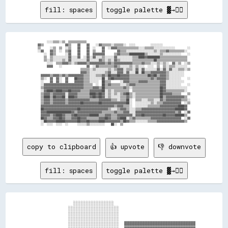
fill: spaces
toggle palette ▓→✊🏽
      ░░░░▒▒▒▒░░▒▒  ▒▒▒▒▒▒▒▒▒▒▒▒                                                                    

▓▓▒▒              ▓▓▒▒    ▓▓    ▓▓    ░░▓▓▒▒▒▒▒▒░░▒▒▒▒▒▒░░  ░░░░          ░░░░░░░░                  

▒▒      ░░▒▒  ▒▒  ░░▒▒    ▓▓    ▓▓  ░░    ▓▓  ░░▓▓▓▓▒▒▒▒▒▒▒▒▒▒▒▒▒▒░░░░▒▒▒▒▒▒░░░░░░░░░░░░░░        ░░

░░▓▓    ▓▓▒▒  ░░  ▒▒▓▓    ▓▓    ▓▓  ▒▒    ▓▓        ▓▓▒▒▒▒░░░░░░░░░░░░░░░░░░▒▒░░▒▒▒▒▓▓▒▒▒▒▒▒▒▒▒▒░░  

    ░░  ▓▓▒▒      ░░▓▓    ▓▓    ▓▓  ▓▓▓▓▓▓▓▓      ▒▒▓▓▒▒▒▒▒▒██████████▒▒░░░░░░░░▒▒░░░░░░░░░░░░    ░░

    ▒▒  ▒▒░░░░░░░░░░▓▓░░░░▓▓  ░░▓▓░░▓▓░░░░▒▒░░░░░░▓▓░░░░░░░░░░▒▒▒▒████▓▓████████▒▒▒▒▒▒▒▒▒▒▒▒▒▒▒▒▒▒  

    ▒▒░░▒▒░░░░░░▒▒░░▓▓░░░░░░░░░░▓▓░░░░░░▓▓▒▒░░▒▒░░▓▓▒▒░░░░░░░░▒▒▒▒▒▒▒▒▒▒▒▒▒▒██▒▒▒▒▒▒▒▒▒▒▒▒▒▒▒▒▒▒▒▒  

      ░░░░  ▒▒▒▒▓▓▓▓▒▒░░▒▒▓▓▓▓▓▓▒▒▓▓▓▓▓▓▓▓▓▓▒▒▓▓▒▒▓▓▓▓▓▓▓▓▓▓▓▓▒▒▒▒▒▒▓▓▒▒▒▒░░░░▒▒░░▒▒░░  ▓▓░░▒▒  ░░▒▒

      ▓▓▓▓    ░░                ▓▓  ░░▓▓▒▒▒▒▒▒▒▒▒▒▓▓▒▒░░░░░░▒▒░░▒▒░░░░  ░░░░  ▒▒  ▒▒░░▒▒▒▒░░░░░░░░  

                            ▒▒▒▒▒▒░░▒▒░░░░░░░░▒▒░░▒▒▓▓▓▓░░▒▒▒▒░░▓▓░░▓▓░░░░░░░░▓▓░░▓▓░░▓▓░░░░▒▒▒▒░░▒▒

                            ▓▓▓▓▒▒░░░░░░░░░░▒▒▓▓░░░░▓▓▓▓░░▓▓░░░░██░░██▒▒▒▒▓▓▓▓▓▓▓▓▓▓▒▒░░░░░░░░░░    

  ▓▓▓▓▓▓▒▒▓▓▓▓▒▒▓▓▒▒▓▓▓▓▓▓▓▓▓▓▒▒▒▒░░░░▒▒▒▒▓▓▒▒██▓▓▓▓██▓▓▓▓▓▓▒▒▒▒▒▒▒▒▒▒▒▒██▓▓██▒▒▓▓▓▓▒▒░░░░░░░░░░    

  ▒▒░░  ▓▓  ▓▓░░  ▓▓    ██▓▓▓▓▒▒▒▒░░░░░░░░██░░▓▓██▓▓▓▓▓▓▓▓▓▓▒▒▒▒▒▒▒▒▒▒▒▒▒▒▓▓▒▒▓▓▓▓▓▓▒▒░░░░░░░░    ░░

  ░░    ▓▓  ▓▓░░  ▓▓    ▓▓▓▓▓▓▒▒▒▒░░░░░░  ██▒▒▒▒      ░░▓▓▓▓▒▒▒▒▒▒▓▓▓▓▓▓▒▒▒▒▒▒▒▒▓▓▓▓░░░░░░░░░░░░    

  ░░▓▓▓▓▓▓▓▓▓▓▓▓▓▓▓▓▓▓▓▓▓▓▓▓▓▓▒▒▒▒▒▒  ░░  ██▒▒▓▓▒▒▒▒▒▒░░░░▒▒▓▓▓▓▒▒▒▒▒▒▒▒▒▒▒▒▒▒▒▒▓▓▓▓░░░░░░░░░░    ░░

  ▒▒▓▓▓▓▓▓▓▓▓▓▓▓▓▓▓▓▓▓▓▓▓▓▓▓▓▓▒▒▒▒▒▒▓▓▓▓▒▒██▒▒▒▒▒▒▒▒▒▒▒▒▓▓▒▒░░▒▒▒▒▒▒▒▒▒▒▒▒▒▒▒▒▒▒██▓▓░░░░░░░░░░░░░░  

  ░░▓▓████▓▓████▓▓▓▓██▓▓▓▓▓▓▒▒▒▒▒▒▓▓▓▓▓▓▓▓██░░▒▒░░▒▒▒▒▒▒▒▒▒▒  ▒▒▒▒▒▒▒▒▒▒▒▒▒▒▒▒▒▒██▓▓▒▒▒▒▒▒▒▒▒▒▒▒░░  

  ▒▒▓▓▓▓▒▒▓▓▓▓▓▓▓▓░░▓▓▓▓▓▓▒▒▒▒▒▒▒▒████▓▓██▓▓░░▒▒░░▒▒░░▒▒▓▓██▒▒░░▒▒▒▒▒▒▒▒▒▒▒▒▒▒▒▒██▓▓▓▓▓▓▒▒▒▒▒▒    ▒▒

  ▒▒████▒▒██▓▓▓▓██░░████▓▓▒▒▒▒▒▒▒▒▓▓██▓▓██▓▓░░▒▒░░░░░░▒▒▒▒▓▓▒▒░░▒▒▒▒▒▒▒▒▒▒▒▒▒▒▒▒██▒▒▓▓▓▓▓▓▓▓▓▓▓▓▒▒  

  ▒▒▓▓▓▓▒▒▓▓▓▓▓▓▓▓▒▒▓▓▓▓▓▓▓▓▓▓▓▓▓▓▒▒▒▒▒▒▓▓▓▓▓▓▓▓▒▒▒▒░░▒▒▒▒██░░  ▒▒▒▒░░░░▒▒▒▒░░░░▓▓▒▒▓▓▓▓▓▓▓▓▓▓▒▒▒▒░░

  ▒▒▓▓▓▓▒▒▓▓▓▓▓▓▓▓▒▒▓▓▓▓▓▓▓▓██▓▓▓▓▓▓▓▓▓▓██▓▓▓▓▓▓▓▓▓▓▓▓▓▓▓▓██░░  ░░░░░░░░░░▒▒░░▒▒▒▒▓▓▓▓▓▓▓▓▓▓▓▓  ░░▒▒

  ▓▓▓▓▓▓▓▓▓▓▓▓▓▓▓▓▓▓▓▓▓▓▓▓▓▓▓▓▓▓▓▓▓▓▓▓▓▓▓▓▓▓▓▓▓▓▓▓▒▒▓▓▓▓▒▒▒▒░░  ░░░░░░░░▒▒▒▒▒▒▒▒▓▓▓▓▓▓▓▓▓▓▓▓████▓▓  

  ██▓▓▓▓▓▓▓▓▓▓▓▓▓▓▓▓▓▓▓▓▓▓██▓▓▓▓▓▓▓▓▓▓▓▓▓▓▓▓▓▓▒▒░░░░▒▒▓▓▓▓▒▒░░░░▒▒▒▒▓▓▓▓▓▓▓▓▓▓▓▓▓▓▓▓▓▓▓▓▓▓██████▓▓  

  ▓▓▓▓████████████████▓▓▒▒▓▓▓▓▓▓▓▓▓▓▓▓▓▓▓▓▒▒▒▒▒▒▒▒▓▓▒▒▒▒▓▓▓▓░░░░▓▓▓▓▓▓▓▓▓▓▓▓▓▓▓▓▓▓▓▓▓▓▓▓▓▓▒▒▓▓  ░░▓▓

  ▓▓▓▓▓▓▒▒▓▓████▓▓▒▒▒▒▓▓██▓▓▓▓▓▓▓▓██████▒▒▒▒▓▓▓▓▒▒▒▒▓▓▓▓▓▓▓▓▓▓░░▓▓▓▓██▓▓▓▓▓▓▓▓▓▓▓▓██▓▓▓▓▓▓██████▒▒  

  ██▓▓▒▒▒▒▓▓▓▓██▓▓▒▒▒▒▓▓▓▓██▓▓▓▓▒▒▒▒▒▒▒▒▓▓▓▓██▓▓▒▒▒▒▓▓████░░▒▒▓▓▒▒▒▒▒▒▒▒▒▒▓▓▓▓▓▓▓▓▓▓▓▓▓▓▓▓▓▓▓▓  ░░▓▓

  ░░██▓▓▓▓▓▓██████▓▓▓▓▓▓▓▓██▓▓▓▓██▓▓▓▓▓▓████▓▓▓▓▓▓▓▓▓▓▒▒██▓▓▒▒▒▒░░░░░░░░▒▒▒▒▒▒▓▓▓▓▓▓▓▓▓▓▓▓▓▓▓▓▓▓▒▒  

copy to clipboard
👍 upvote
👎 downvote
fill: spaces
toggle palette ▓→✊🏽
                  ░░░░░░░░░░░░░░░░                                  

                ░░░░░░░░░░░░░░░░░░░░                                

                ░░░░░░░░░░░░░░░░░░░░                                

                ░░░░░░░░░░░░░░░░░░░░                                

                ░░░░░░░░░░░░░░░░░░░░  ▓▓▓▓▓▓▓▓▓▓▓▓▓▓▓▓▓▓▓▓▓▓▓▓▓▓▓▓  
