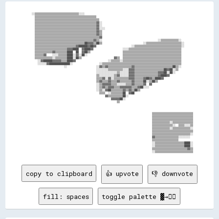
    ░░▒▒▒▒▒▒▒▒▒▒▒▒▒▒▒▒▒▒▒▒▒▒▒▒▒▒▒▒▒▒░░░░                                                                          

      ▒▒▒▒▒▒▒▒▒▒▒▒▒▒▒▒▒▒▒▒▒▒▒▒▒▒▒▒▒▒▒▒▒▒▒▒▒▒▒▒▒▒                                                                  

      ▒▒▒▒▒▒▒▒▒▒▒▒▒▒▒▒▒▒▒▒▒▒▒▒▒▒▒▒▒▒▒▒▒▒▒▒▒▒▒▒▒▒▒▒                                                                

      ▒▒▒▒▒▒▒▒▒▒▒▒▒▒▒▒▒▒▒▒▒▒▒▒▒▒▒▒▒▒▒▒▒▒▒▒▒▒▒▒▒▒▓▓░░                                                              

      ▒▒▒▒▒▒▒▒▒▒▒▒▒▒▒▒▒▒▒▒▒▒▒▒▒▒▒▒▒▒▒▒▒▒▒▒▒▒▒▒▒▒▓▓░░                                                              

      ▒▒▒▒▒▒▒▒▒▒▒▒▒▒▒▒▒▒▒▒▒▒▒▒▒▒▒▒▒▒▒▒▒▒▒▒▒▒▒▒▒▒▓▓░░░░                                                            

      ▒▒▒▒▒▒▒▒▒▒▒▒▒▒▒▒▒▒▒▒▒▒▒▒▒▒▒▒▒▒▒▒▒▒▒▒▒▒▒▒▒▒▓▓▒▒                                                              

      ▒▒▒▒▒▒▒▒▒▒▒▒▒▒▒▒▒▒▒▒▒▒▒▒▒▒▒▒▒▒▒▒▒▒▒▒▒▒▒▒▒▒▓▓▒▒                                                              

      ▒▒▒▒▒▒▒▒▒▒▒▒▒▒▒▒▒▒▒▒▒▒▒▒▒▒▒▒▒▒▒▒▒▒▒▒▒▒▒▒▒▒▒▒▓▓                                                              

      ▒▒▒▒▒▒▒▒▒▒▒▒▒▒▒▒▒▒▒▒▒▒▒▒▒▒▒▒▒▒▒▒▒▒▒▒▒▒▒▒▓▓▒▒░░                                      ░░▒▒▒▒▒▒▒▒▒▒▒▒░░        

      ▒▒▒▒▒▒▒▒▒▒▒▒▒▒▒▒▒▒▒▒▒▒▒▒▒▒▒▒▒▒▒▒▒▒██▓▓▓▓▒▒██▒▒                            ░░▒▒▒▒▒▒▒▒▒▒▒▒▒▒▒▒▒▒▒▒▒▒▒▒░░      

      ▒▒▒▒▒▒▒▒▒▒▒▒▒▒▒▒▒▒▒▒▒▒▒▒▒▒▒▒▓▓██████▓▓██▓▓                        ░░▒▒▒▒▒▒▒▒▒▒▒▒▒▒▒▒▒▒▒▒▒▒▒▒▒▒▒▒▒▒▒▒░░      

      ▒▒▒▒▒▒▒▒▒▒▒▒▒▒▒▒▒▒▒▒▒▒▓▓▓▓████  ▓▓████▓▓                    ░░░░▒▒▒▒▒▒▒▒▒▒▒▒▒▒▒▒▒▒▒▒▒▒▒▒▒▒▒▒▒▒▒▒▒▒▒▒        

      ▒▒▒▒▒▒▒▒▒▒▒▒▓▓▒▒▒▒▒▒▒▒████  ██  ▓▓██▒▒                      ▒▒▒▒▒▒▒▒▒▒▒▒▒▒▒▒▒▒▒▒▒▒▒▒▒▒▒▒▒▒▒▒▒▒▒▒▒▒▒▒        

      ▒▒▒▒▒▒▓▓    ░░░░▒▒▒▒▒▒████░░▓▓░░██░░                        ▒▒▒▒▒▒▒▒▒▒▒▒▒▒▒▒▒▒▒▒▒▒▒▒▒▒▒▒▒▒▒▒▒▒▒▒▒▒▒▒        

      ▒▒▒▒▒▒▒▒▒▒▒▒░░▒▒▒▒▒▒▒▒████░░██▒▒                      ▓▓▒▒  ▒▒▒▒▒▒▒▒▒▒▒▒▒▒▒▒▒▒▒▒▒▒▒▒▒▒▒▒▒▒▒▒▒▒▒▒▒▒▒▒        

        ░░▓▓██████▓▓▓▓▓▓▒▒▒▒████▓▓                      ░░▒▒▒▒▒▒░░▒▒▒▒▒▒▒▒▒▒▒▒▒▒▒▒▒▒▒▒▒▒▒▒▒▒▒▒▒▒▒▒▒▒▒▒▒▒▒▒        

        ░░░░░░▓▓██████████████░░                  ░░▒▒▒▒▒▒▒▒▒▒▒▒▒▒▒▒▒▒▒▒▒▒▒▒▒▒▒▒▒▒▒▒▒▒▒▒▒▒▒▒▒▒▒▒▒▒▒▒▒▒▒▒▒▒        

                          ░░                    ░░▓▓▒▒▓▓▒▒▒▒▒▒▒▒▒▒▒▒▒▒▒▒▓▓▒▒▒▒▒▒▒▒▒▒▒▒▒▒▒▒▒▒▒▒▒▒▒▒▒▒██▒▒░░        

                                                ░░░░░░░░▒▒▒▒▒▒▒▒▒▒░░░░▓▓▓▓▒▒▒▒▒▒▒▒▒▒▒▒▒▒▒▒▒▒▒▒██▓▓██░░▒▒          

                                                ░░░░░░░░░░░░░░▒▒░░░░░░▓▓▓▓▒▒▒▒▒▒▒▒▒▒▒▒▒▒▒▒▓▓▓▓██░░██░░            

                                                ▒▒░░░░░░░░░░▒▒▓▓░░░░░░▓▓▓▓▒▒▒▒▒▒▒▒▒▒▒▒▒▒▒▒▓▓████▓▓                

                                                ▒▒▒▒▓▓░░▓▓░░▒▒▒▒▒▒▒▒▒▒▓▓▓▓▒▒▒▒▒▒▓▓██▓▓▒▒████▓▓                    

                                                ▒▒▓▓▒▒▒▒▓▓▒▒▒▒▓▓▒▒▒▒▒▒▒▒▓▓▒▒▒▒▒▒██░░▒▒██▒▒                        

                                                ░░▒▒▓▓▓▓▓▓▒▒▒▒░░░░░░▒▒▒▒▓▓▒▒▒▒▒▒▓▓  ▓▓                            

                                                ░░▒▒▓▓▒▒▓▓▓▓▒▒▒▒▓▓▓▓▓▓▓▓▒▒▒▒▓▓██░░░░                              

                                                ░░▒▒░░▓▓██▒▒▒▒▒▒▒▒▓▓▒▒▓▓▒▒██▒▒                                    

                                                  ▒▒▒▒  ░░▒▒▒▒▒▒▒▒██  ▓▓██                                        

                                                      ▓▓▒▒▒▒▒▒▒▒▒▒██░░                                            

                                                          ▓▓▓▓▓▓██░░                                              

                                                              ▒▒                                                  

                                                                                      ▒▒▒▒▒▒▒▒▒▒▒▒▒▒▒▒▒▒▒▒▒▒▒▒▒▒▒▒

                                                                                      ▒▒▒▒▒▒▒▒▒▒▒▒▒▒▒▒▒▒▒▒▒▒▒▒▒▒▒▒

                                                                                      ▒▒▒▒▒▒▒▒▒▒▒▒▒▒▒▒▒▒▒▒▒▒▒▒▒▒▒▒

                                                                                      ▒▒▒▒▒▒▒▒▒▒▒▒░░▒▒▒▒▒▒▒▒▒▒▒▒▒▒

                                                                                      ▒▒▒▒▒▒▒▒▒▒▒▒▒▒░░  ▒▒▒▒░░░░▒▒

                                                                                      ▒▒▒▒▒▒▒▒▒▒▒▒░░▒▒▒▒▒▒▒▒▒▒▒▒░░

                                                                                      ▒▒▒▒▒▒▒▒▒▒▒▒▒▒▒▒▒▒▒▒▒▒▒▒▒▒▒▒

                                                                                      ▒▒▒▒▒▒▒▒▒▒▒▒▒▒▒▒▒▒▒▒▒▒▒▒▒▒░░

                                                                                      ▓▓▒▒▒▒▒▒▒▒▒▒▒▒▒▒▒▒░░░░░░░░  

                                                                                      ▒▒▒▒▒▒▒▒▒▒▒▒▒▒▒▒▒▒          

                                                                                      ░░▒▒▒▒▒▒▒▒▒▒▒▒▒▒▒▒▒▒▒▒████░░

                                                                                      ░░▒▒▒▒▒▒▒▒▒▒▒▒▒▒▒▒▒▒▒▒████░░

                                                                                      ▒▒▒▒▒▒▒▒▒▒▒▒▒▒▒▒▒▒▒▒▒▒▒▒▓▓▒▒

copy to clipboard
👍 upvote
👎 downvote
fill: spaces
toggle palette ▓→✊🏽