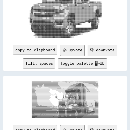
                        ▒▒▒▒▒▒▒▒░░░░░░░░░░░░░░▓▓▓▓▒▒▓▓▓▓▓▓██████████████▓▓▓▓░░▒▒▓▓▒▒░░▒▒░░▓▓▓▓▒▒██▓▓██▒▒░░                    

                        ▓▓▓▓▓▓██▓▓▓▓▓▓▓▓██▓▓▓▓▓▓▓▓▓▓▓▓▓▓██▓▓▓▓▓▓▓▓▓▓▓▓▓▓▓▓▓▓░░▒▒██▒▒▒▒▒▒▒▒▒▒▓▓▓▓▓▓▓▓▒▒░░▒▒▓▓▓▓▓▓▒▒▒▒░░▒▒▒▒▒▒░░

              ░░▒▒▒▒▒▒▒▒▒▒▒▒▒▒▒▒▒▒▒▒▒▒▒▒▒▒▒▒▒▒▒▒▒▒▒▒▒▒▒▒▓▓▓▓▓▓▓▓▓▓▒▒▒▒▒▒▒▒▒▒░░▒▒▓▓▒▒▓▓▓▓▓▓▓▓▒▒▒▒░░░░▒▒▒▒▒▒▒▒▒▒▒▒▒▒▒▒▒▒▒▒▒▒▒▒▒▒

        ░░▒▒▒▒▒▒▒▒░░▒▒▒▒▒▒▒▒▒▒▒▒▒▒▒▒▒▒▒▒▒▒▒▒▒▒▒▒▒▒▒▒▒▒▒▒░░░░▒▒▒▒▒▒▒▒░░▒▒▒▒▒▒▒▒▒▒██▓▓░░▒▒▒▒▒▒▒▒▒▒▒▒▒▒▒▒▒▒░░▒▒▒▒▒▒▒▒▒▒▒▒▒▒▒▒▒▒▒▒

      ▒▒▒▒▒▒▒▒▒▒▒▒▒▒░░░░░░░░▒▒▒▒▒▒▒▒▒▒▒▒▒▒░░░░░░░░░░▒▒▒▒▒▒░░░░░░░░▒▒▒▒▒▒▒▒▒▒▒▒▒▒▒▒▒▒▒▒▒▒▒▒▒▒▒▒▒▒▒▒▒▒▒▒▒▒▓▓▒▒▒▒▒▒░░░░░░▒▒▒▒▒▒▒▒

    ▒▒██▒▒▒▒▒▒▒▒▒▒▒▒▒▒▒▒▒▒▒▒▒▒▒▒▒▒▒▒▒▒▒▒▒▒▒▒▒▒░░░░░░▒▒░░░░░░░░▒▒▒▒▒▒▒▒▒▒▒▒▒▒▒▒▒▒▒▒▒▒▒▒▒▒▒▒▒▒▓▓▓▓▒▒▒▒▒▒▒▒▒▒▒▒▒▒▒▒░░░░░░▒▒▒▒▒▒▒▒

    ▓▓▓▓▓▓████████████▓▓▓▓▓▓▓▓▓▓▓▓▓▓▓▓▓▓▓▓▓▓▓▓▓▓▓▓▒▒▒▒▒▒░░▒▒▓▓░░▒▒▒▒▒▒▒▒▒▒▒▒▒▒▒▒▒▒▒▒▒▒▒▒▒▒▒▒▒▒▒▒▒▒▒▒▒▒▒▒▒▒▒▒▒▒▒▒░░░░▒▒▓▓▓▓▒▒▒▒

  ░░▓▓▓▓▒▒▒▒▓▓▓▓██████▓▓▓▓██████████████████▓▓▓▓▓▓▒▒▓▓▓▓▓▓▓▓▒▒░░░░░░░░▒▒▒▒▒▒▒▒▒▒▒▒▒▒▒▒▒▒▒▒▒▒▒▒▒▒▒▒▒▒▒▒▒▒▒▒▒▒▒▒▒▒░░▒▒██████▒▒▒▒

  ░░▓▓▓▓░░░░░░░░░░░░▒▒▒▒░░▒▒░░▒▒▒▒▒▒▒▒▒▒▒▒▒▒▒▒▓▓██▓▓▓▓▓▓▓▓▓▓▒▒░░░░░░▒▒▒▒▒▒▒▒▒▒▒▒▒▒▒▒▒▒▒▒▒▒▒▒▒▒▒▒▒▒▒▒▒▒▒▒▒▒▒▒▒▒▒▒▒▒▒▒██████▒▒▒▒

  ▒▒▒▒▓▓░░██▓▓▓▓▓▓▓▓▓▓▒▒░░▒▒▓▓▓▓▓▓██▓▓▓▓▓▓▓▓▓▓▓▓▓▓▓▓▒▒░░░░░░░░▒▒░░░░▒▒▓▓▓▓████▓▓▒▒▒▒▒▒▒▒▒▒▒▒▒▒▒▒▒▒▒▒▒▒▒▒▒▒▒▒▒▒▒▒▒▒▓▓▓▓████▒▒██

  ▒▒▒▒▒▒▒▒▓▓██████████████████████████████▒▒▒▒░░▒▒▒▒▒▒▒▒▒▒▒▒▒▒░░░░▒▒▓▓██████████▒▒▒▒▒▒▒▒▒▒▒▒▒▒▒▒▒▒▒▒▒▒▒▒▒▒▒▒▒▒▒▒▒▒▓▓██▓▓████▓▓

  ▒▒▒▒▒▒▒▒▒▒▓▓▓▓████████████████████████▓▓▒▒▒▒▒▒▒▒▒▒▒▒▒▒▒▒▒▒▒▒░░▒▒▒▒▓▓▓▓████████▒▒▒▒▒▒▒▒▒▒▒▒▒▒▒▒▒▒▒▒▒▒▒▒▒▒▒▒▒▒▒▒▒▒▓▓▓▓██████▒▒

░░▓▓▒▒▒▒▒▒▒▒▒▒▒▒▒▒▒▒▒▒▒▒░░░░░░▒▒░░░░▒▒▒▒▒▒▒▒░░░░░░░░░░░░░░░░░░▒▒▒▒▒▒▓▓▓▓▓▓▓▓████▒▒▒▒▒▒▒▒▒▒▒▒▒▒▒▒▒▒▒▒▒▒▒▒▒▒▒▒▒▒▒▒▓▓▓▓▒▒▓▓░░    

  ▓▓██▒▒▒▒▒▒▒▒▒▒▒▒▒▒▒▒▒▒▒▒▒▒▒▒▒▒▒▒▒▒▒▒▒▒▒▒▒▒▒▒▒▒▒▒▒▒▒▒▒▒▒▒▒▒▒▒▒▒▒▒▓▓██████▓▓▓▓██▒▒▒▒▒▒▒▒▒▒▒▒▒▒▒▒▒▒▒▒▒▒▒▒▓▓▓▓▓▓██▓▓▓▓▒▒▓▓▒▒    

  ████▒▒████████████████████▓▓▓▓▓▓▓▓▓▓▒▒▒▒▒▒▒▒██▓▓▓▓▓▓▓▓▓▓██▒▒▒▒▒▒▓▓▓▓▓▓████▓▓▓▓▒▒▒▒▒▒▒▒▒▒▒▒▒▒▒▒▒▒▓▓▓▓██████████▓▓██▒▒▒▒▒▒    

  ▓▓▓▓▒▒██▓▓██████████████████████████████▒▒▓▓▓▓████▓▓██████▒▒▒▒▒▒▒▒██▒▒▒▒████▓▓▒▒▒▒▒▒▒▒▓▓▓▓▓▓██▓▓    ▒▒██░░▓▓▓▓▓▓██▒▒░░▒▒    

  ░░▒▒▓▓▓▓▓▓▓▓▓▓▓▓▓▓▓▓▓▓▓▓▓▓▓▓▓▓▓▓▓▓▓▓▓▓▓▓▓▓▓▓▒▒▓▓████████▒▒▒▒▒▒▒▒▒▒▓▓▒▒██▒▒██▓▓▓▓▓▓▓▓██▒▒░░                ████████▒▒▒▒░░    

    ▓▓▓▓████████▓▓██▓▓██▓▓██▓▓██████████▓▓▓▓▒▒▒▒░░░░░░░░░░░░▒▒▒▒▒▒▒▒▒▒▒▒▒▒▒▒████▓▓                          ██████▓▓▒▒▓▓      

    ▓▓▓▓██████████▓▓██████▓▓██████████████▓▓▓▓▒▒▒▒▒▒▒▒▒▒▒▒▒▒▒▒▒▒▓▓░░░░▒▒░░▒▒▓▓██▓▓                          ▓▓██████▓▓██      

    ██▓▓▓▓▓▓▓▓████▓▓▓▓████▓▓▓▓██████████████████▓▓▓▓██▓▓▒▒▓▓▓▓▓▓░░░░▓▓▒▒▓▓▒▒▓▓▓▓██████████████████████████████████████▒▒      

    ▒▒██▓▓▓▓██████████████▓▓████████████████████████████▓▓██▓▓▓▓▓▓▓▓  ▒▒░░░░▓▓▓▓██████████████████████▓▓▓▓▓▓▓▓▒▒░░░░          

      ██████████████████████▓▓████████████████████████████████▓▓▒▒▒▒░░▓▓▒▒▓▓██▓▓████████████▓▓▓▓▓▓▓▓▓▓▓▓▒▒░░                  

        ░░██████████████████████████████████████████████▓▓▓▓██▓▓▓▓▒▒░░░░▓▓▓▓████████████▓▓▓▓▓▓▓▓▒▒░░░░                        

          ░░▓▓████████████████████████████████████████████████▓▓▓▓▓▓▓▓▓▓▓▓████▓▓▓▓▓▓▓▓▓▓▒▒░░░░                                

        ░░▒▒▒▒▓▓▓▓▓▓▓▓▓▓████████████████████████████████████████████▓▓██▓▓██▓▓▓▓▒▒▒▒░░                                        

copy to clipboard
👍 upvote
👎 downvote
fill: spaces
toggle palette ▓→✊🏽
▒▒▒▒▒▒▒▒▒▒▒▒▒▒▒▒▒▒▒▒▒▒▒▒▒▒▒▒▒▒▒▒▒▒▒▒▒▒▒▒▒▒▒▒▒▒▒▒▒▒▒▒▒▒▒▒▒▒▒▒▒▒▒▒▒▒░░░░░░░░░░░░░░░░░░░░░░░░░░▒▒▒▒░░░░░░░░░░▒▒▒▒▒▒▒▒▒▒▒▒▒▒▒▒▒▒░░▒▒░░▒▒▒▒▒▒▒▒▒▒▒▒▒▒░░░░░░▒▒▒▒▒▒▒▒▒▒▒▒▒▒▒▒▒▒▒▒▒▒▒▒▒▒▒▒▒▒▒▒▒▒▒▒▒▒▒▒▒▒▒▒▒▒▒▒▒▒▒▒▒▒▒▒▒▒▒▒▒▒▒▒▒▒▒▒░░▒▒▒▒▒▒░░░░

▒▒▒▒▒▒▒▒▒▒▒▒▒▒▒▒▒▒▒▒▒▒▒▒▒▒▒▒▒▒▒▒▒▒▒▒▒▒▒▒▒▒▒▒▒▒▒▒▒▒▒▒▒▒▒▒▒▒▒▒▒▒▒▒▒▒▒▒░░░░░░▒▒▒▒▒▒▒▒▒▒▒▒▒▒▒▒▒▒░░░░░░░░░░░░░░░░░░░░░░▒▒▒▒▒▒▒▒░░░░░░░░░░░░░░░░░░░░░░░░░░░░░░░░░░▒▒▒▒░░░░▒▒▒▒▒▒▒▒▒▒▒▒▒▒▒▒▒▒▒▒▒▒▒▒▒▒▒▒▒▒▒▒▒▒▒▒▒▒▒▒▒▒▒▒▒▒▒▒▒▒▒▒▒▒░░▒▒░░░░░░░░

▒▒▒▒▒▒▒▒▒▒▒▒▒▒▒▒▒▒▒▒▒▒▒▒▒▒▒▒▒▒▒▒▒▒▒▒▒▒▒▒▒▒▒▒▒▒▒▒▒▒▒▒▒▒▒▒▒▒▒▒▒▒▒▒▒▒▒▒▒▒▒▒▒▒▒▒▒▒▒▒▒▒▒▒▒▒▒▒▒▒░░░░░░░░░░░░░░░░░░░░░░░░░░░░▒▒░░░░░░░░▒▒▒▒░░░░░░░░░░░░░░░░░░░░░░░░░░░░░░░░░░░░░░░░░░░░░░▒▒░░▒▒▒▒▒▒▒▒▒▒▒▒▒▒▒▒▒▒▒▒▒▒▒▒▒▒▒▒▒▒▒▒▒▒▒▒▒▒▒▒░░░░░░░░

▒▒▒▒▒▒▒▒▒▒▒▒▒▒▒▒▒▒▒▒▒▒▒▒▒▒▒▒▒▒▒▒▒▒▒▒▒▒▒▒▒▒▒▒▒▒▒▒▒▒▒▒▒▒▒▒▒▒▒▒▒▒▒▒▒▒▒▒▒▒▒▒▒▒▒▒▒▒▒▒▒▒▒▒▒▒▒▒▒▒░░░░░░░░░░░░░░░░░░░░░░░░░░░░░░░░░░░░░░░░░░░░░░░░░░░░░░░░░░░░░░░░▒▒▒▒▒▒▒▒▒▒▓▓▓▓▓▓▒▒▒▒▒▒░░░░░░░░░░░░░░░░░░░░▒▒▒▒▒▒▒▒▒▒▒▒▒▒▒▒▒▒▒▒▒▒▒▒▒▒▒▒▒▒▒▒░░

▒▒▒▒▒▒▒▒▒▒▒▒▒▒▒▒▒▒▒▒▒▒▒▒▒▒▒▒▒▒▒▒▒▒▒▒▒▒░░░░▒▒▒▒▒▒▒▒▒▒▒▒▒▒▒▒▒▒▒▒▒▒▒▒▒▒▒▒▒▒▒▒▒▒▒▒▒▒▒▒▒▒▒▒▒▒▒▒░░░░░░░░░░░░░░░░░░░░░░░░░░░░░░░░░░░░░░░░░░░░░░░░░░░░▒▒▒▒▒▒▒▒▒▒▒▒▒▒▒▒▒▒▓▓▓▓▓▓▓▓▓▓▒▒▒▒▓▓██▓▓░░░░░░░░░░░░░░░░░░░░░░░░░░░░░░▒▒▒▒▒▒▒▒▒▒░░▒▒▒▒▒▒░░

▒▒▒▒▒▒▒▒▒▒▒▒▒▒▒▒▒▒▒▒░░░░░░▒▒▒▒▒▒▒▒▒▒░░░░░░▒▒▒▒▒▒▒▒▒▒▒▒▒▒▒▒▒▒▒▒▒▒▒▒▒▒▒▒▒▒▒▒▒▒▒▒▒▒▒▒▒▒▒▒▒▒▒▒▒▒▒▒░░░░░░░░░░░░░░░░░░░░░░░░░░░░░░░░░░░░░░░░▒▒▒▒▒▒▒▒▒▒▒▒▒▒▒▒▒▒▒▒▓▓▓▓▓▓▓▓▓▓▓▓▓▓▓▓▒▒▒▒▓▓██▓▓▓▓░░░░░░░░░░░░░░░░░░░░░░░░░░░░░░░░▒▒▒▒▒▒▒▒▒▒▒▒▒▒▒▒

▒▒▒▒▒▒▒▒▒▒▒▒▒▒▒▒▒▒▒▒▒▒░░░░▒▒▒▒▒▒▒▒▒▒░░░░░░░░▒▒▒▒▒▒▒▒▒▒▒▒▒▒▒▒▒▒▒▒▒▒▒▒▒▒▒▒▒▒▒▒▒▒▒▒▒▒▒▒▒▒▒▒▒▒▒▒▒▒▒▒▒▒░░░░░░░░░░░░░░░░░░░░░░░░░░░░░░░░▒▒▒▒▒▒▒▒▒▒▒▒▒▒▒▒▒▒▓▓▓▓▓▓▓▓▓▓▓▓▓▓▓▓▓▓▓▓▓▓▒▒▒▒▓▓██▓▓▓▓▒▒▓▓▓▓░░░░░░░░░░░░░░░░░░░░░░░░░░░░░░░░▒▒▒▒▒▒▒▒▒▒

▒▒▒▒▒▒▒▒▒▒▒▒▒▒▒▒░░░░▒▒▒▒░░▒▒▒▒▒▒░░░░░░░░░░░░░░░░░░░░░░░░░░▒▒▒▒▒▒▒▒▒▒▒▒▒▒▒▒▒▒▒▒▒▒▒▒▒▒▒▒▒▒▒▒▒▒▒▒▒▒▒▒▒▒░░░░░░░░░░░░░░░░░░░░░░░░░░▒▒▒▒▒▒▒▒▒▒▒▒▒▒▒▒▓▓▓▓▓▓▓▓▓▓▓▓▓▓▓▓▓▓▓▓▓▓▓▓▓▓▒▒▓▓▓▓▓▓██▓▓▓▓▒▒▒▒▓▓▒▒░░░░░░░░░░░░░░░░░░░░░░░░░░░░░░░░░░░░▒▒░░

▒▒▒▒▒▒▒▒░░░░░░░░░░░░░░░░░░░░░░░░░░░░░░░░░░░░░░░░░░░░░░░░░░░░░░░░░░░░▒▒▒▒▒▒▒▒▒▒▒▒▒▒▒▒▒▒▒▒▒▒▒▒▒▒▒▒▒▒▒▒▒▒░░░░░░░░░░░░░░░░░░░░░░▒▒▒▒▒▒▒▒▓▓▓▓▓▓▓▓▓▓▓▓▒▒▒▒▒▒▒▒▓▓▓▓▓▓▒▒▒▒▒▒▓▓▒▒▒▒▒▒▒▒▒▒██▓▓▓▓▒▒▒▒░░▒▒▒▒░░░░░░░░░░░░░░░░░░░░░░░░░░░░░░░░░░░░░░

▒▒▒▒▒▒▒▒▒▒░░░░░░░░░░░░░░░░░░░░░░░░░░░░░░░░░░░░░░░░░░░░░░░░░░░░░░░░░░░░░░░░░░░░░░░░░░░░░░▒▒▒▒▒▒▒▒▒▒▒▒▒▒░░░░░░▒▒░░░░░░░░░░░░▒▒▒▒▒▒▒▒▒▒▒▒▒▒▓▓▓▓▓▓▓▓▓▓▓▓▓▓▓▓▒▒▓▓▓▓▓▓▒▒▒▒▒▒▒▒▒▒▒▒▒▒▒▒██▓▓▓▓▒▒░░░░▒▒▒▒▒▒░░░░░░░░░░░░░░░░░░░░░░░░            

▒▒▒▒▒▒▒▒▒▒░░░░░░░░░░░░░░░░░░░░░░░░░░░░░░░░░░░░░░░░░░░░░░░░░░░░        ░░░░░░  ░░░░░░░░░░░░░░░░░░░░░░░░░░░░░░░░░░░░░░░░░░▒▒▒▒▓▓▓▓▓▓▓▓▓▓▓▓▓▓▓▓▓▓▒▒▒▒▓▓▓▓▓▓▓▓▓▓▓▓▓▓████▓▓▒▒▒▒▒▒▒▒▒▒██▓▓▓▓▒▒▒▒░░░░▒▒▒▒▒▒░░░░░░░░░░░░░░░░░░░░░░░░░░░░░░    

▒▒▒▒▒▒▒▒▒▒▒▒▒▒░░░░░░░░░░░░░░░░░░░░░░░░░░░░░░░░░░░░░░░░░░░░░░░░                      ░░░░░░░░░░░░░░░░░░░░░░░░░░░░░░░░▓▓▓▓▓▓▓▓▒▒▓▓▒▒▓▓▓▓▓▓████████████████▓▓▓▓▓▓████████▓▓▒▒▒▒▒▒▒▒██▓▓▓▓▒▒▒▒░░░░░░░░▒▒░░░░░░░░░░░░░░░░░░░░░░░░░░░░      

▒▒▒▒▒▒▒▒▒▒▒▒░░░░░░░░░░░░░░░░░░░░░░░░░░░░░░░░░░░░░░░░░░░░░░░░                                ░░░░░░░░░░░░░░░░░░░░░░▒▒▓▓▓▓██████████████████████████████▓▓▓▓▓▓██▓▓████▓▓▓▓▒▒▒▒▒▒▒▒██▓▓▓▓▒▒▒▒░░░░▒▒▒▒░░▒▒▒▒░░░░░░░░░░░░░░░░░░░░░░░░░░░░░░

▒▒▒▒▒▒▒▒▒▒▒▒░░░░░░░░░░░░░░░░░░░░░░░░░░░░░░░░░░░░░░░░░░░░░░░░░░                                  ░░░░      ░░░░░░░░░░▒▒████████████▓▓▓▓▓▓▓▓▓▓▓▓▓▓▓▓▓▓▓▓▓▓▓▓▓▓▓▓▓▓▓▓▓▓▓▓▓▓▓▓▒▒▒▒▒▒▓▓▓▓▓▓▒▒▒▒░░░░░░░░░░░░░░░░░░░░░░░░░░░░░░░░░░░░░░░░░░░░

▒▒▒▒▒▒▒▒▒▒▒▒▒▒░░░░░░░░░░░░░░░░░░░░░░░░░░░░░░░░░░░░░░░░░░░░░░░░░░░░              ░░░░                        ░░░░░░░░░░▓▓▓▓▓▓▒▒▒▒▓▓▓▓▒▒░░▓▓▒▒▓▓▓▓▓▓▓▓▓▓▓▓▓▓▒▒▒▒▒▒▓▓▓▓▓▓▓▓▓▓▒▒▒▒▒▒▒▒▓▓▓▓▒▒▒▒░░░░░░░░░░░░░░░░░░░░░░░░░░░░░░░░░░░░░░░░░░░░

▒▒▒▒▒▒▒▒▒▒▒▒▒▒▒▒░░░░░░░░░░░░░░░░░░░░░░░░░░░░░░░░░░░░░░░░░░░░░░░░░░░░░░░░    ░░░░░░░░░░                      ░░░░░░  ▒▒▒▒▓▓▓▓▒▒▓▓▒▒▒▒▓▓▓▓▓▓▒▒▓▓▓▓▓▓▓▓▓▓▓▓▓▓▒▒▒▒░░▓▓▓▓▓▓▓▓▓▓▒▒▒▒▒▒▒▒▓▓▓▓▒▒▒▒  ░░░░░░░░░░░░░░░░░░░░░░░░░░░░░░░░░░░░░░░░░░

▒▒▒▒▒▒▒▒▒▒▒▒▒▒▒▒░░░░░░░░░░░░░░░░░░░░░░░░░░░░░░░░░░░░░░░░░░░░░░░░░░    ░░░░░░░░                              ░░▓▓    ▒▒░░    ░░▓▓▒▒▓▓██████▓▓▓▓▒▒▓▓▓▓▓▓▓▓▓▓▒▒░░░░▓▓▓▓▓▓▓▓▓▓▒▒▒▒▒▒▒▒▓▓▓▓░░▒▒  ░░░░░░░░░░░░░░░░░░░░░░░░░░░░░░░░░░░░░░░░░░

▒▒▒▒▒▒▒▒▒▒▒▒▒▒▒▒░░░░░░░░░░░░░░░░░░░░░░░░░░░░░░░░░░░░░░░░░░░░░░░░░░                  ░░░░                    ▒▒▓▓  ░░▒▒░░    ░░▓▓▒▒▓▓██▓▓▓▓▓▓▓▓▒▒▒▒▒▒▒▒▒▒▓▓▒▒░░░░████▓▓▓▓▓▓▒▒▒▒▒▒▒▒▓▓▓▓▒▒▒▒  ░░░░░░░░░░░░░░░░░░░░░░░░░░░░░░░░░░░░░░░░░░

▒▒▒▒▒▒▒▒▒▒▒▒▒▒▒▒▒▒░░░░░░░░░░░░░░░░░░░░░░░░░░░░░░░░░░░░░░░░░░░░                    ▒▒▒▒▓▓                    ▒▒▓▓  ░░▓▓▒▒░░░░░░▒▒▒▒▓▓▓▓▓▓▒▒▒▒▓▓▒▒▒▒▓▓▓▓▓▓▓▓▒▒░░▒▒▒▒▓▓████▓▓▒▒▒▒▒▒▒▒▓▓▓▓▒▒▒▒  ░░░░░░░░░░░░░░░░░░░░░░░░░░░░░░░░░░░░░░░░░░

▒▒▒▒▒▒▒▒▒▒▒▒▒▒▒▒▒▒░░░░░░░░░░░░░░░░░░░░░░░░░░░░░░░░░░░░░░░░░░░░░░░░                ▒▒▓▓▒▒                    ▓▓▓▓  ░░▒▒▒▒▒▒▒▒▒▒▓▓▓▓██▓▓▓▓▓▓▓▓▓▓▓▓▓▓▒▒▒▒██▓▓▒▒░░▒▒▒▒▓▓████▓▓▒▒▒▒▒▒▒▒▓▓▓▓▒▒▒▒░░░░░░░░░░░░░░░░░░░░░░░░░░░░░░░░░░░░░░░░░░░░

▒▒▒▒▒▒▒▒▒▒▒▒▒▒▒▒▒▒░░░░░░░░░░░░░░░░░░░░░░░░░░░░░░░░░░░░░░░░░░░░                        ▒▒░░              ░░░░░░░░░░░░░░░░░░░░░░▓▓██▓▓░░░░▒▒▒▒▒▒▒▒▒▒▒▒▓▓▓▓▒▒▒▒▒▒░░▒▒▓▓██▓▓▓▓▒▒▒▒▒▒▒▒▓▓▓▓▒▒▒▒  ░░░░░░░░░░░░░░░░░░░░░░░░░░░░░░░░░░░░░░░░░░

▒▒▒▒▒▒▒▒▒▒▒▒▒▒▒▒▒▒░░░░░░░░░░░░░░░░░░░░░░░░░░░░░░░░░░░░░░░░░░                              ░░▒▒░░▒▒░░▒▒░░░░▒▒░░░░░░░░░░░░░░▒▒▒▒▒▒▓▓▓▓▒▒▒▒▒▒▒▒▒▒▓▓▒▒▒▒▒▒▓▓▓▓▓▓▒▒▒▒▓▓▓▓▓▓▓▓▓▓▒▒▒▒▒▒▒▒▓▓▓▓▒▒▒▒░░░░░░░░░░░░░░░░░░░░░░░░░░░░░░░░░░░░░░░░░░░░

▒▒▒▒▒▒▒▒▒▒▒▒▒▒▒▒▒▒░░░░░░░░░░░░░░░░░░░░░░░░░░░░░░░░░░░░░░░░░░░░                                ░░░░░░░░░░░░▓▓▒▒▒▒▒▒▒▒▒▒▒▒▒▒▓▓▓▓▓▓▒▒▒▒▒▒▒▒▓▓▓▓▓▓▓▓░░▒▒▒▒▓▓▓▓▓▓▓▓▓▓▓▓▓▓▓▓▒▒▓▓▒▒▒▒▒▒▒▒▓▓▓▓██▒▒░░░░░░░░░░░░░░░░░░░░░░░░░░░░░░▒▒▒▒░░░░░░░░░░

▒▒▒▒▒▒▒▒▒▒▒▒▒▒▒▒▒▒░░░░░░░░░░░░░░░░░░░░░░░░░░░░░░░░░░░░░░░░░░░░░░                            ░░▒▒▒▒▒▒▒▒▒▒▒▒▒▒▒▒▒▒▒▒▒▒▒▒▓▓▓▓▓▓▓▓▒▒▒▒▒▒▒▒▓▓▓▓▓▓▓▓▓▓▒▒▒▒▒▒▓▓▓▓▓▓▓▓▓▓▓▓▓▓▓▓▓▓▓▓▒▒░░▒▒▒▒▓▓██░░▒▒░░▒▒░░░░░░░░░░░░░░░░░░░░░░░░░░░░▒▒░░░░░░░░░░

▒▒▒▒▒▒▒▒▒▒▒▒▒▒▒▒▒▒░░░░░░░░░░░░░░░░░░░░░░░░░░░░░░░░░░░░░░░░░░░░░░░░░░                        ░░▓▓▓▓██████████████████░░░░▒▒▓▓▒▒▒▒▓▓▓▓▓▓▓▓▓▓▓▓▓▓▓▓▒▒░░░░██▓▓▓▓▓▓▓▓▓▓▓▓▓▓▓▓▓▓▓▓▒▒▒▒▒▒████▒▒▒▒░░▒▒░░░░░░░░░░░░░░░░░░░░░░░░░░░░▓▓▓▓▓▓▓▓▒▒▒▒

▒▒▒▒▒▒▒▒▒▒▒▒▒▒▒▒▒▒▒▒░░░░░░░░░░░░░░░░░░░░░░░░░░░░░░░░░░░░░░░░░░░░░░░░                        ░░▓▓▓▓▓▓▓▓▓▓▓▓▓▓▓▓▓▓▓▓▓▓░░░░░░▒▒▒▒▒▒▓▓▓▓▓▓▓▓▓▓▓▓▓▓▓▓▒▒▒▒▒▒████▓▓▓▓▓▓▓▓▓▓██████▓▓▒▒▒▒▒▒████░░▒▒░░▒▒░░░░░░░░░░░░░░░░░░░░░░░░░░░░██▓▓▓▓▒▒▒▒▓▓

▒▒▒▒▒▒▒▒▒▒▒▒▒▒▒▒▒▒▒▒░░░░░░░░░░░░░░░░░░░░░░░░░░░░░░░░░░░░░░░░░░░░░░░░░░                    ░░░░▓▓▓▓▓▓▓▓▓▓▓▓▓▓▓▓▓▓▓▓▓▓░░░░▒▒▒▒▒▒▒▒▓▓▓▓▓▓▓▓▓▓▓▓▓▓▓▓▓▓▓▓▓▓▓▓▓▓▓▓▓▓▓▓▓▓██████▓▓▓▓▓▓▒▒▒▒████░░▓▓░░▒▒░░░░░░░░░░░░░░▒▒▒▒░░░░░░░░░░████▓▓▓▓▓▓██

▒▒▒▒▒▒▒▒▒▒▒▒▒▒▒▒▒▒▒▒▒▒░░░░░░░░░░░░░░░░░░░░░░░░░░░░░░░░░░░░░░░░░░░░░░░░░░                  ░░░░▓▓▓▓▓▓▓▓▓▓████████████░░▒▒▒▒▒▒▒▒▓▓▓▓▓▓▒▒▒▒░░░░░░▒▒▒▒░░░░░░░░░░▓▓▓▓██▓▓████████▓▓▒▒▓▓████░░▒▒░░▒▒░░░░░░░░░░░░░░▒▒░░░░░░░░░░░░▓▓██▓▓▓▓▓▓▓▓

▒▒▒▒▒▒▒▒▒▒▒▒▒▒▒▒▒▒▒▒▒▒▒▒░░░░░░▒▒▒▒░░░░▒▒░░░░░░░░░░░░░░░░░░░░░░░░░░░░░░░░░░░░░░            ▒▒▒▒▒▒▒▒▒▒▓▓▓▓██▓▓▓▓▓▓▓▓▓▓▓▓░░▒▒▒▒▒▒▒▒░░░░░░░░▒▒░░▓▓▒▒▒▒░░░░░░░░▒▒░░▓▓▓▓██████████▓▓▓▓▓▓████▒▒▒▒░░▒▒▒▒▒▒░░░░░░░░░░░░░░▒▒▒▒░░▒▒░░▓▓██▓▓▓▓▓▓▓▓

▒▒▒▒▒▒▒▒▒▒▒▒▒▒▓▓▓▓▓▓▓▓▓▓▓▓▓▓▓▓▓▓▓▓▓▓▓▓▓▓▓▓▓▓▓▓▓▓▓▓▓▓▓▓▒▒▒▒▒▒▒▒▒▒▒▒▒▒▒▒░░▒▒▒▒░░▒▒▒▒░░▒▒░░░░░░▓▓░░▒▒▒▒░░░░▒▒▓▓▓▓░░▒▒▓▓▓▓░░▒▒▒▒▒▒▒▒░░░░░░░░░░░░▒▒▓▓▓▓▓▓▓▓▓▓▓▓▓▓▓▓▓▓██████████▓▓▓▓▓▓▓▓████▓▓▓▓░░▒▒░░░░░░░░▒▒▒▒▒▒▒▒▒▒▒▒▒▒░░▒▒░░▓▓▓▓▓▓▓▓▓▓▓▓

▓▓▓▓▓▓▓▓▓▓▓▓▓▓▓▓▓▓▓▓▓▓▓▓▓▓▓▓▓▓▓▓▓▓▓▓▓▓▓▓▓▓▓▓▓▓▓▓▓▓▓▓▓▓▓▓▓▓▓▓▓▓▓▓▒▒▒▒▒▒▒▒▓▓▓▓▒▒▒▒▒▒▒▒▒▒▒▒░░░░▓▓▓▓▓▓▓▓▓▓▓▓▓▓▓▓▓▓▓▓▓▓▓▓▒▒▓▓▒▒▒▒▒▒▒▒    ░░  ░░░░▓▓▓▓▓▓████████████▓▓▓▓████████████████████████████████▓▓▓▓▒▒▒▒▒▒▒▒▒▒▒▒▒▒▒▒▒▒▒▒▓▓▓▓▓▓▓▓▓▓▓▓

▓▓▓▓▓▓▓▓▓▓▓▓▓▓▓▓▓▓▓▓▓▓▓▓▓▓▓▓▓▓▓▓▓▓▓▓▓▓▓▓▓▓▓▓▓▓▓▓▓▓▓▓▓▓▓▓▓▓▓▓▓▓▓▓▓▓▓▓▓▓▓▓▓▓▓▓▓▓▓▓▓▓▒▒▓▓▒▒░░▒▒▓▓████████████▓▓██▓▓▓▓▓▓░░░░▓▓████▓▓▓▓▓▓░░▒▒▒▒▒▒██████████████████████▓▓██▓▓▓▓██▒▒▓▓▒▒▒▒▓▓██████▓▓██▓▓██▒▒▒▒▒▒░░░░▒▒▒▒░░▒▒▓▓▒▒▒▒▒▒▒▒▒▒▒▒▒▒

▓▓██▓▓▓▓▓▓▓▓▓▓▓▓▓▓▓▓▓▓▓▓▓▓▓▓▓▓▓▓▓▓▓▓▓▓▓▓▓▓▓▓▓▓▓▓▓▓▓▓▓▓▓▓▓▓▓▓▓▓▓▓▓▓▓▓▓▓▓▓▓▓▓▓▓▓▓▓▓▓▓▓▓▓▓▓▓▓░░▓▓████████████████████▓▓░░░░▓▓████▓▓▒▒▒▒▒▒▒▒▒▒▒▒████████████▓▓▓▓████████▓▓▓▓▓▓▓▓▓▓▓▓▓▓▓▓▓▓██████▓▓██▓▓▓▓░░░░░░░░░░░░░░░░▓▓██▒▒▒▒▒▒░░░░░░░░

▓▓▓▓▓▓▓▓██▓▓▓▓▓▓▓▓▓▓▓▓▓▓▓▓▓▓▓▓▓▓▓▓▓▓▓▓▓▓▓▓▓▓▓▓▓▓▓▓▓▓▓▓▓▓▓▓▓▓▓▓▓▓▓▓▓▓▓▓▒▒▒▒▒▒▒▒▒▒▒▒▒▒▒▒▒▒▓▓▓▓▓▓██████████████████████████████████████████▓▓▓▓▓▓▓▓▓▓▓▓▓▓▓▓████▓▓██▓▓▓▓▓▓▓▓██▓▓▓▓▓▓▓▓▓▓▓▓██████▓▓██▓▓▓▓░░░░░░░░░░░░░░░░▓▓▓▓▒▒▒▒▒▒▒▒▒▒▒▒▒▒

▓▓▓▓▓▓▓▓▓▓▓▓▓▓▓▓▓▓▓▓▓▓▓▓▓▓▓▓▓▓▓▓▓▓▓▓▓▓▓▓▓▓▓▓▓▓▓▓▓▓▒▒▒▒▒▒▒▒▒▒▒▒▒▒▒▒▒▒▒▒▒▒▒▒▒▒▒▒▒▒▒▒▒▒▒▒▒▒░░▒▒▒▒▓▓▓▓▓▓▓▓▓▓▓▓▓▓▒▒▓▓▓▓▓▓░░░░▒▒▓▓▓▓▓▓▒▒▓▓▓▓▓▓▓▓████████████▓▓▓▓▓▓██████▓▓██████▓▓▓▓▓▓▓▓▓▓▓▓██████▒▒██▓▓▓▓▒▒▒▒░░▒▒░░░░░░░░▒▒▓▓▒▒▒▒▒▒▒▒▒▒▒▒▒▒

▓▓▓▓▓▓▓▓▓▓▓▓▓▓▓▓▓▓▓▓▓▓▓▓▓▓▓▓▓▓▓▓▓▓▓▓▓▓▓▓▓▓▓▓▓▓▓▓▓▓▓▓▓▓▓▓▓▓▓▓▓▓▓▓▓▓▓▓▓▓▓▓▓▓▓▓▓▓▓▓▓▓▓▓▓▓▓▓▓▓▒▒▓▓██████████████████████▒▒▒▒▓▓██████████████████████████████▒▒▒▒██████▓▓██████▓▓▓▓▓▓▓▓▓▓▓▓██████▒▒▓▓▓▓▒▒▒▒▒▒▒▒▒▒▒▒▓▓██████▓▓▓▓▒▒▒▒▒▒▒▒▒▒▒▒

▓▓▓▓▓▓▓▓▓▓▓▓▓▓▓▓▓▓▓▓▓▓▓▓▓▓▓▓▓▓▓▓▓▓▓▓▓▓▓▓▓▓▓▓▓▓▓▓▓▓▓▓▓▓▓▓▓▓▓▓▓▓▓▓▓▓▓▓▓▓▓▓▓▓▓▓▓▓▓▓▓▓▓▓▒▒▓▓██▒▒▒▒██████████████████████▒▒▒▒▓▓████████████████████████████▓▓░░▒▒▒▒████▓▓████▓▓▒▒▓▓▓▓▓▓▓▓▓▓██████▓▓▓▓██▓▓▓▓▓▓██████▓▓▓▓▓▓▓▓▒▒▓▓▒▒▒▒▒▒▒▒▒▒▒▒

▓▓██████▓▓▓▓▓▓▓▓▓▓▓▓▓▓▓▓▓▓▓▓▓▓▓▓██▓▓▓▓▓▓▓▓▓▓▓▓▓▓▓▓▓▓▓▓▓▓▓▓▓▓▓▓██▓▓▓▓▓▓▓▓▓▓▓▓▓▓▓▓▓▓▓▓▓▓▓▓▓▓▓▓▒▒██████▓▓██████████████▒▒▒▒▓▓████████████████████████████▒▒▒▒▓▓▒▒▓▓████▓▓▒▒▓▓▓▓▒▒▓▓▓▓▓▓▓▓██████▓▓██████████▓▓▓▓▓▓▓▓▓▓▓▓▓▓▒▒▒▒▒▒▒▒▒▒▒▒▒▒▒▒

▓▓████████▓▓▓▓▓▓▓▓▓▓▓▓▓▓▓▓▓▓▓▓████▓▓▓▓▓▓██▓▓▓▓██▓▓▓▓▓▓▓▓▓▓▓▓▓▓▓▓▓▓▓▓▓▓▓▓▓▓▓▓▓▓▓▓▓▓▓▓▓▓▓▓▓▓▓▓▒▒██████████████████████▓▓▓▓▓▓██████████▓▓▓▓██████████████▓▓▓▓▓▓▓▓▓▓██████████████████████████████████▓▓▓▓▓▓▓▓▒▒▒▒▓▓▓▓▓▓▒▒▒▒▒▒▒▒▒▒▒▒▒▒▒▒▒▒

██▓▓▓▓▓▓▓▓▓▓▓▓██▓▓██▓▓▓▓▓▓▓▓████▓▓▓▓▓▓▓▓▓▓██▓▓▓▓▓▓▓▓▓▓▓▓▓▓▓▓▓▓▓▓▓▓▓▓▓▓▓▓▓▓▒▒▒▒▓▓▒▒▒▒▒▒▒▒▒▒██▓▓██████████████████████▓▓▓▓▓▓████████▒▒▒▒▓▓▓▓████████████▓▓▓▓▒▒▓▓████████████████████████████████▓▓▓▓▓▓▓▓▓▓▓▓▓▓▓▓▓▓▓▓▓▓▓▓▓▓▓▓▓▓▓▓▓▓▓▓▒▒▒▒

████████████████████▓▓▓▓▓▓▓▓▓▓▓▓▓▓▓▓▓▓▓▓▓▓▓▓▓▓▓▓▓▓▓▓▓▓▓▓▓▓▓▓▓▓▓▓▓▓▓▓▓▓▓▓▓▓▓▓▓▓▓▓▓▓▓▓▓▓▓▓▒▒██▓▓████████▓▓▓▓▓▓▓▓██████▓▓▓▓▓▓████████▓▓▒▒▒▒██████████████▓▓██▓▓▓▓██████████████████████▓▓▓▓▓▓▓▓▓▓▓▓▓▓▓▓▓▓▓▓▓▓▓▓▓▓▓▓▓▓▓▓▓▓▓▓▓▓▓▓▓▓▓▓▓▓▓▓▒▒

██████████████████▓▓▓▓▓▓▓▓▓▓▓▓▓▓▓▓▓▓▓▓▓▓▓▓▓▓▓▓▓▓▓▓▓▓▓▓▓▓▓▓▓▓▓▓▓▓▓▓▓▓▓▓▓▓▓▓██▓▓▓▓▓▓▓▓▓▓▓▓▓▓██▓▓▓▓██████▓▓▓▓▓▓▓▓████████▓▓▓▓██████████████████████████████▓▓██████████████████████▓▓▓▓▓▓▓▓▓▓▓▓▓▓▓▓▓▓▓▓▓▓▓▓▓▓▓▓▓▓▓▓▓▓▓▓▓▓▓▓▓▓▓▓▓▓▓▓▓▓▓▓▓▓
