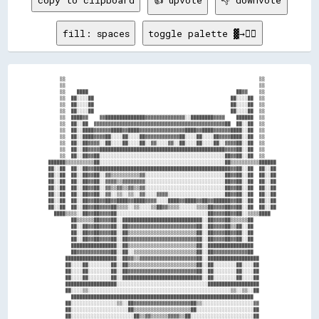
copy to clipboard
👍 upvote
👎 downvote
fill: spaces
toggle palette ▓→✊🏽
      ▒▒                                                                    ▒▒    

      ▒▒                                                                    ▒▒    

      ▒▒    ████                                                    ██▓▓    ▒▒    

      ▒▒  ██░░░░██                                                ██░░░░██  ▒▒    

      ▒▒  ██░░░░██                                                ██░░░░██  ▒▒    

      ▒▒  ██░░░░██                                                ██░░░░██  ▒▒    

      ▒▒  ████▓▓    ▓▓██████████████▓▓▓▓▓▓▓▓▓▓▓▓▓▓░░████████▓▓▓▓    ██████  ▒▒    

      ▒▒  ██░░██  ▓▓▓▓▓▓▓▓▓▓▓▓▓▓▓▓▓▓▓▓▓▓▓▓▓▓▓▓▓▓▓▓▓▓▓▓▓▓▓▓▓▓▓▓▓▓██  ██░░██  ▒▒    

      ▒▒  ██░░████▓▓▓▓▓▓████▓▓████▓▓▓▓▓▓▓▓▓▓▓▓▓▓▓▓████▓▓████▓▓▓▓▓▓████░░██  ▒▒    

      ▒▒  ██░░████▓▓▓▓██░░░░██░░░░██▓▓▓▓▓▓▓▓▓▓▓▓██░░░░██░░░░██▓▓▓▓████░░██  ▒▒    

      ▒▒  ██░░██▓▓▓▓░░██░░░░██░░░░██░░▓▓░░░░▓▓░░██░░░░██░░░░██░░▓▓▓▓██░░██  ▒▒    

      ▒▒  ██░░██▓▓▓▓████████████████████████████████████████████▓▓▓▓██░░██  ▒▒    

      ▒▒  ██░░██▓▓██░░░░░░░░░░░░░░░░░░░░░░░░░░░░░░░░░░░░░░░░░░░░██▓▓██░░██  ▒▒    

  ██████▒▒▒▒▒▒▒▒▒▒██░░░░░░░░░░░░░░░░░░░░░░░░░░░░░░░░░░░░░░░░░░░░██▒▒▒▒▒▒▒▒▒▒██████

  ██░░██  ██░░██▓▓████████████████████████████████████████████████▓▓██░░██  ██░░██

  ██░░██  ██░░██▓▓██░░▓▓▒▒▒▒▒▒▒▒▒▒▓▓░░░░░░░░░░░░░░░░░░░░░░░░░░░░██▓▓██░░██  ██░░██

  ██░░██  ██░░██▓▓██░░▓▓▓▓▒▒▓▓▓▓▓▓▓▓░░░░░░░░░░░░░░░░░░░░░░░░░░░░██▓▓██░░██  ██░░██

  ██░░██  ██░░██▓▓██░░▓▓▒▒▓▓▒▒▓▓▒▒▓▓░░░░░░░░░░░░░░░░░░░░░░░░░░░░██▓▓██░░██  ██░░██

  ██░░██  ██░░██▓▓██░░▓▓░░▒▒░░▒▒░░▓▓░░░░▓▓▓▓░░░░░░░░░░░░░░░░░░░░██▓▓██░░██  ██░░██

  ██░░██  ██░░██▓▓██▓▓██▓▓████▓▓████▓▓▓▓░░░░████▓▓████▓▓██▓▓██████▓▓██░░██  ██░░██

  ██░░██  ██░░██▓▓██▓▓▓▓██▒▒▒▒░░▒▒░░░░▒▒██▓▓▒▒▒▒░░░░░░▒▒▒▒██▓▓▓▓██▓▓██░░██  ██░░██

    ████▒▒▒▒░░██▓▓██▓▓▓▓██░░░░░░░░░░░░░░░░░░░░░░░░░░░░░░░░██▓▓▓▓██▓▓██░░▒▒▒▒████  

          ██▒▒▒▒▒▒██▓▓▓▓██░░████████████████████████████░░██▓▓▓▓██▒▒▒▒▒▒██        

          ██░░██▓▓██▓▓▓▓██░░██▓▓▓▓▓▓▓▓▓▓▓▓▓▓▓▓▓▓▓▓▓▓▓▓██░░██▓▓▓▓██▒▒██░░██        

          ██░░██▓▓██▓▓▓▓██░░██▒▒▒▒▒▒▒▒▒▒▒▒▒▒▒▒▒▒▒▒▒▒▒▒██░░██▓▓▓▓██▓▓██░░██        

          ██░░██▓▓██▓▓▓▓██░░██▓▓▓▓▓▓▓▓▓▓▓▓▓▓▓▓▓▓▓▓▓▓▓▓██░░██▓▓▓▓██▓▓██░░██        

          ████████████████░░██▒▒▒▒▒▒▒▒▒▒▒▒▒▒▒▒▒▒▒▒▒▒▒▒██░░████████████████        

          ██▓▓▓▓▓▓▓▓▓▓▓▓██░░██░░▒▒▒▒▒▒▒▒▒▒▒▒▒▒▒▒▒▒▒▒▒▒██░░██▓▓▓▓▓▓▓▓▓▓▓▓██        

        ██████████████████░░██▓▓▒▒▓▓▓▓▓▓▓▓▓▓▓▓▓▓▓▓▓▓▓▓██░░██████████████████      

        ██░░░░██░░░░░░░░██░░██▒▒▒▒▒▒▒▒▒▒▒▒▒▒▒▒▒▒▒▒▒▒▒▒██░░██░░░░░░░░██░░░░██      

        ██░░░░██░░░░░░░░██░░██▓▓▓▓▓▓▓▓▓▓▓▓▓▓▓▓▓▓▓▓▓▓▓▓██░░██░░░░░░░░██░░░░██      

        ██░░░░██░░░░░░░░██░░████████████████████████████░░██░░░░░░░░██░░░░██      

        ██████████████████░░░░░░░░░░░░░░░░░░░░░░░░░░░░░░░░██████████████████      

        ██░░░░▒▒░░░░░░░░░░░░░░░░░░░░░░░░░░░░░░░░░░░░░░░░░░░░░░░░░░▒▒░░▒▒░░██      

          ████████████████████████████████████████████████████████████████        

        ██░░░░░░░░░░░░░░░░▒▒░░██▓▓▓▓▓▓▓▓▓▓▓▓▓▓▓▓▓▓▓▓██▒▒░░░░░░░░░░░░░░░░░░▓▓      

        ██░░░░░░░░░░░░░░░░░░░░██▒▒▒▒▒▒▒▒▒▒▒▒▒▒▒▒▒▒▒▒██░░░░░░░░░░░░░░░░░░░░██      

        ██░░░░░░░░░░░░░░░░░░░░░░██▒▒▓▓▒▒▒▒▒▒▓▓▓▓▒▒██░░░░░░░░░░░░░░░░░░░░░░██      
