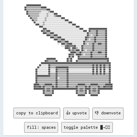
  ████████████████                                                                              

██▒▒▒▒▒▒▒▒▒▒▒▒▒▒▒▒██████                                                                        

██▒▒▒▒▒▒▒▒▒▒▒▒▒▒▒▒▒▒▒▒▒▒████                                                                    

  ██▒▒▒▒▒▒▒▒▒▒▒▒▒▒░░░░░░░░▒▒████                                                                

  ██▒▒▒▒▒▒▒▒▒▒▒▒░░░░░░░░▒▒░░░░░░████                                                            

    ██▒▒▒▒▒▒▒▒▒▒░░░░░░░░▒▒░░░░░░▒▒▓▓████                                                        

      ██▒▒▒▒▒▒░░░░░░░░▒▒░░░░░░░░░░░░░░░░████                                                    

        ██▒▒▒▒░░░░░░░░▒▒░░░░░░░░░░░░░░░░░░░░████                                                

          ██░░░░░░░░▒▒░░░░░░░░░░░░░░░░░░░░░░░░░░████                                            

            ████░░░░▒▒░░░░░░░░░░░░░░░░░░░░░░░░░░░░░░████                                        

                ████░░░░░░░░░░░░░░░░░░░░░░░░░░░░░░░░░░░░████                                    

                    ████░░░░░░░░░░░░░░░░░░░░░░░░░░░░░░░░░░░░████      ████████████████████      

                  ██▓▓▒▒████░░░░░░░░░░░░░░░░░░░░░░░░░░░░░░░░░░░░████  ██▒▒▒▒▒▒██▒▒▒▒▒▒▒▒██      

                    ████▒▒▒▒████░░░░░░░░░░░░░░░░░░░░░░░░░░░░░░░░░░░░██▒▒▒▒▒▒▒▒██▒▒▒▒▒▒▒▒██      

                        ████▒▒▒▒████░░░░░░░░░░░░░░░░░░░░░░░░░░░░░░░░██▒▒░░▒▒▒▒██▒▒▒▒▒▒▒▒██      

                            ████▒▒▒▒████░░░░░░░░░░░░░░░░░░░░░░░░░░██▓▓▒▒▒▒▒▒██▒▒▒▒▒▒▒▒▒▒██      

                                ████▒▒▒▒████░░░░░░░░░░░░░░░░░░░░░░██▒▒░░▒▒▒▒██▒▒▒▒▒▒▒▒▒▒██      

                                    ████▒▒▒▒████░░░░░░░░░░░░░░░░██▒▒▒▒▒▒▒▒▒▒██▒▒▒▒▒▒▒▒▒▒██      

                                    ░░  ████▒▒▓▓████░░░░░░░░░░░░██▒▒░░▒▒▒▒██▒▒▒▒████▒▒▒▒██      

                                        ░░░░▓▓██▓▓▓▓▓▓██░░░░░░██▒▒▒▒▒▒▒▒▒▒██▒▒▒▒▒▒▒▒▒▒▒▒██      

                                            ████▓▓░░████▒▒░░░░██▒▒▒▒▒▒▒▒▒▒██▒▒▒▒▒▒▒▒▒▒▒▒██      

                                                ██▒▒▓▓▒▒████░░██▒▒░░▒▒▒▒▒▒██▒▒▒▒▒▒▒▒▒▒▒▒██      

                                                  ██████▒▒▒▒██▒▒▒▒▒▒▒▒▒▒██▒▒▒▒▒▒████▒▒▒▒██      

                                                ██▓▓▓▓░░██████▒▒░░▒▒▒▒▒▒██▒▒▒▒▒▒▒▒▒▒▒▒▒▒██      

                                                ██▒▒██    ██▒▒▒▒▒▒▒▒▒▒▒▒██▒▒▒▒▒▒▒▒▒▒▒▒▒▒██      

                        ██████████            ██▒▒██      ██████████████████████████████████    

                      ██▓▓▒▒▒▒▒▒▒▒██          ██▒▒██    ██▒▒▒▒▒▒▒▒▒▒▒▒▒▒▒▒▒▒▒▒▒▒▒▒▒▒▒▒▒▒▒▒██    

                  ████████████████████████████████████████████████████████████████████████████  

                ██░░░░░░░░██▒▒▒▒▒▒▒▒▒▒▒▒▒▒▒▒▒▒▒▒▒▒▒▒▒▒▒▒▒▒▒▒▒▒▒▒▒▒▒▒▒▒▒▒▒▒██▒▒██▒▒██▒▒██▒▒▒▒██  

              ██░░░░░░░░░░██▒▒▒▒▒▒██████████████▒▒▒▒▒▒▒▒▒▒▒▒▒▒▒▒▒▒▒▒▒▒▒▒▒▒██▒▒██▒▒██▒▒██▒▒▒▒██  

            ██░░░░░░░░░░░░██░░░░░░██▒▒▒▒▒▒▒▒▒▒██░░░░░░░░░░░░░░░░░░░░░░░░░░██░░██░░██░░██░░░░██  

            ██░░░░░░░░░░░░██░░░░░░██▒▒▒▒▒▒▒▒▒▒██░░░░░░░░░░░░░░░░░░░░░░░░░░██░░██░░██░░██░░░░██  

            ██░░░░░░░░░░░░██▒▒▒▒▒▒██▒▒▒▒▒▒▒▒▒▒██▒▒▒▒▒▒▒▒▒▒▒▒▒▒▒▒▒▒▒▒▒▒▒▒▒▒██▒▒██▒▒██▒▒██▒▒▒▒██  

            ████████████████▒▒▒▒▒▒██▒▒▒▒▒▒▒▒▒▒██▒▒▒▒▒▒▒▒▒▒▒▒▒▒▒▒▒▒▒▒▒▒▒▒▒▒▒▒▒▒▒▒▒▒▒▒▒▒▒▒▒▒▒▒██  

            ██▒▒▒▒▒▒▒▒▒▒▒▒▒▒▒▒▒▒▒▒██░░▒▒▒▒▒▒▒▒██▒▒▒▒▒▒▒▒▒▒▒▒▒▒▒▒▒▒▒▒▒▒▒▒▒▒▒▒▒▒▒▒▒▒▒▒▒▒▒▒▒▒▒▒██  

            ██▒▒▒▒▒▒▒▒▒▒▒▒▒▒▒▒▒▒▒▒██▒▒▒▒▒▒▒▒▒▒██▒▒▒▒▒▒▒▒▒▒▒▒▒▒▒▒▒▒▒▒▒▒▒▒▒▒▒▒▒▒▒▒▒▒▒▒▒▒▒▒▒▒▒▒██  

            ██▒▒▒▒▒▒▒▒▒▒▒▒▒▒▒▒▒▒▒▒██▒▒▒▒▒▒▒▒▒▒██▒▒▒▒▒▒▒▒▒▒▒▒▒▒▒▒▒▒▒▒▒▒▒▒▒▒▒▒▒▒▒▒▒▒▒▒▒▒▒▒▒▒▒▒██  

          ██████▒▒▒▒▒▒████████▒▒▒▒██▒▒▒▒▒▒▒▒▒▒██▒▒▒▒▒▒▒▒▒▒████████▒▒▒▒▒▒████████▒▒▒▒▒▒▒▒████████

          ██▓▓▓▓██▒▒██▒▒▒▒▒▒▒▒██▒▒██▒▒▒▒▒▒▒▒▒▒██▒▒▒▒▒▒▒▒██▒▒▒▒▒▒▒▒██▒▒██▒▒▒▒▒▒▒▒██▒▒▒▒██▓▓▓▓▓▓██

          ████████████▒▒▓▓▓▓▒▒████████████████████████████▒▒▓▓▓▓▒▒██████▒▒▓▓▓▓▒▒████████████████

                    ██▒▒▓▓▓▓▒▒██                        ██▒▒▓▓▓▓▒▒██  ██▒▒▓▓▓▓▒▒██              

                    ██▒▒▒▒▒▒▒▒██                        ██▒▒▒▒▒▒▒▒██  ██▒▒▒▒▒▒▒▒██              

                      ████████                            ████████      ████████                

copy to clipboard
👍 upvote
👎 downvote
fill: spaces
toggle palette ▓→✊🏽