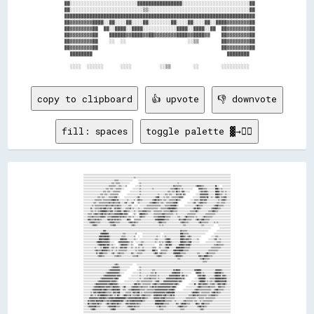
        ██░░░░░░░░░░░░░░░░░░░░░░░░████████████████░░░░░░░░░░░░░░░░░░░░░░░░██      

        ██░░░░░░░░░░░░░░░░░░░░░░░░░░▒▒░░░░░░░░░░░░░░░░░░░░░░░░░░░░░░░░░░░░██      

        ████████████████████████████████████████████████████████████████████      

        ██▓▓▓▓▓▓▓▓████░░██░░░░██░░░░██░░░░░░░░██░░░░██░░░░██░░████▓▓▓▓▓▓▓▓██      

        ██▓▓▓▓▓▓▓▓██  ██░░████░░████░░░░░░░░░░░░████░░████░░██  ██▓▓▓▓▓▓▓▓██      

        ██▓▓▓▓▓▓▓▓██    ██████▓▓████▓▓██▓▓▓▓▓▓▓▓████▓▓████▓▓    ██▓▓▓▓▓▓▓▓██      

        ██▓▓▓▓▓▓▓▓██    ░░  ░░                      ░░▒▒        ██▓▓▓▓▓▓▓▓██      

        ██▓▓▓▓▓▓▓▓██                                            ██▓▓▓▓▓▓▓▓██      

          ████████                                                ████████        

copy to clipboard
👍 upvote
👎 downvote
fill: spaces
toggle palette ▓→✊🏽
░░░░░░░░░░░░░░░░░░░░░░░░░░░░░░░░░░░░░░░░░░░░░░░░░░░░░░░░░░░░░░░░░░░░░░░░░░░░░░░░░░░░░░░░░░░░░░░░░░░░░░░░░░░░░░░░░░░░░░░░░░░░░░░░░░░░░░░░░░░░░░░░░░░░░░░░░░░░░░░░░░░░░░░░░░░░░░░░░░░░░░░░░░░░░░░░░░░░░░░░░░░░░░░░░░
░░░░░░░░░░░░░░░░░░░░░░░░░░░░░░░░░░░░░░░░░░░░░░░░░░░░░░░░░░░░░░░░░░░░░░░░▒▒░░░░░░░░░░░░░░░░░░░░░░░░░░░░░░░░░░░░░░░░░░░░░░░░░░░░░░░░░░░░░░░░░░░░░░░░░░░░░░░░░░░░░░░░░░░░░░░░░░░░░░░░░░░░░░░░░░░░░░░░░░░░░░░░░░░░░░░░
░░░░░░░░░░░░░░░░░░░░░░░░░░░░░░░░░░░░░░░░░░░░▒▒▒▒▒▒░░░░░░░░░░░░░░░░░░░░        ░░░░░░░░░░░░░░░░░░░░░░░░░░░░░░░░░░░░░░░░░░░░░░░░░░░░░░░░░░░░░░░░░░░░░░░░░░░░░░░░░░░░░░░░░░░░░░░░░░░░░░░░░░░░░░░░░░░░░░░░░░░░░░░░░░░░
░░░░░░░░░░░░░░░░░░░░░░░░░░░░░░░░░░░░░░░░▒▒▒▒░░▒▒▒▒▒▒░░░░░░░░░░░░░░            ░░▒▒░░░░░░░░░░░░░░░░░░░░░░░░░░░░░░░░░░░░░░░░░░░░░░░░░░░░▒▒░░░░░░░░░░░░░░░░░░░░░░░░░░░░░░░░░░░░░░░░░░░░░░░░░░░░░░░░░░░░░░░░░░░░░░░░░░
░░░░░░░░░░░░░░░░░░░░░░░░░░░░░░░░░░░░▒▒▒▒▒▒▒▒▒▒░░░░▒▒▒▒░░░░░░▒▒            ░░░░░░▒▒░░░░░░░░░░░░░░░░░░░░░░░░░░░░░░░░░░░░░░░░░░░░░░▓▓▒▒▒▒▒▒▒▒▒▒░░░░░░░░░░░░░░░░░░░░▒▒██▓▓▓▓▒▒▒▒░░░░░░░░░░░░░░░░██░░░░    ░░░░░░░░░░░░
░░░░░░░░░░░░░░░░░░░░░░░░░░░░░░░░▒▒▒▒░░▒▒▒▒░░░░▒▒▒▒▒▒▒▒░░░░            ░░░░░░░░░░▒▒░░░░░░░░░░░░░░░░▒▒░░░░░░░░░░░░░░░░░░░░░░░░▒▒▒▒▒▒▓▓██▒▒▒▒░░▒▒░░░░░░░░░░░░░░        ▓▓▓▓▓▓▒▒▒▒▒▒░░░░░░░░░░░░████▒▒░░▒▒░░░░░░░░░░░░
░░░░░░░░░░░░░░░░░░░░░░░░░░░░▒▒▒▒░░▒▒▒▒░░░░▒▒▒▒▒▒▒▒▒▒░░            ░░░░░░░░░░░░░░▒▒░░░░░░░░░░░░░░░░░░░░░░░░░░░░░░░░░░░░░░▒▒▒▒░░▒▒▒▒░░██▒▒▒▒░░▓▓▓▓░░░░░░░░            ░░▒▒▓▓▒▒▓▓▓▓▒▒░░░░░░░░░░████▓▓░░▒▒▒▒░░▒▒░░░░░░
░░░░░░░░░░░░░░░░░░░░░░░░▒▒▒▒░░▒▒▒▒░░░░▒▒▒▒▒▒▒▒▒▒▒▒            ░░░░░░░░░░░░░░░░░░▒▒░░░░░░░░░░░░░░░░░░░░░░░░▒▒░░░░░░░░▒▒▒▒░░▒▒▒▒░░░░░░▓▓▒▒▒▒▓▓░░▓▓▒▒              ░░░░░░▓▓▓▓▓▓▓▓▓▓▓▓░░░░░░░░░░████▓▓▒▒▒▒░░░░▒▒░░░░░░
░░░░░░░░░░░░░░░░░░░░▒▒▒▒░░▒▒▒▒░░░░░░▒▒▒▒▒▒▒▒▓▓▓▓░░░░      ░░░░░░░░░░░░░░░░░░▒▒▓▓░░░░░░░░░░░░░░░░░░░░░░▒▒▓▓██░░░░░░▒▒░░▒▒▒▒░░░░▒▒▒▒▒▒▒▒▒▒▓▓▓▓▓▓░░            ░░░░░░░░░░▓▓▓▓▓▓▓▓▒▒██░░░░▒▒░░░░▓▓██▓▓░░▒▒▒▒▓▓▓▓░░░░░░
░░░░░░░░░░░░░░░░▒▒▒▒▒▒▒▒▒▒░░▒▒▒▒▒▒▒▒▒▒▒▒▓▓██▓▓▒▒▓▓░░░░░░░░░░░░▒▒░░░░░░░░▒▒  ▒▒▓▓▒▒▒▒░░░░░░░░░░░░░░▒▒▓▓██▒▒▓▓▒▒▒▒░░▒▒▒▒░░░░▒▒▒▒▒▒▒▒▒▒██▒▒▒▒░░            ░░░░░░▒▒▒▒▒▒░░▓▓▓▓▒▒▓▓▓▓░░░░░░░░░░░░░░░░▒▒░░▒▒▓▓▓▓▒▒░░░░░░
░░░░░░░░░░░░░░▒▒▒▒░░░░▒▒▒▒▒▒▒▒▒▒▒▒▒▒▓▓▒▒▒▒▓▓▒▒▒▒▒▒▓▓░░░░░░▒▒▓▓░░░░░░▒▒▓▓    ░░▒▒░░░░░░░░░░░░░░▒▒▒▒▓▓██▓▓▒▒▒▒░░▒▒▒▒░░░░▒▒▒▒▒▒▒▒▒▒▓▓▓▓██░░            ░░░░░░░░▒▒▓▓░░░░▒▒▓▓▓▓▒▒▒▒▒▒░░░░░░░░░░░░░░▒▒▒▒░░▒▒▒▒▒▒░░░░░░░░
░░░░░░░░░░░░▒▒░░▒▒▒▒▒▒▒▒▒▒▒▒▒▒▒▒▓▓▒▒▒▒▒▒▓▓▒▒▒▒▒▒▓▓▒▒▒▒░░░░░░░░░░▒▒▒▒░░  ░░░░░░  ░░░░░░░░░░▒▒▒▒▒▒▒▒▒▒▒▒▒▒▒▒▒▒▒▒░░░░░░▒▒▒▒▒▒▒▒▓▓▓▓▓▓██▒▒░░        ░░░░░░░░░░░░░░░░▒▒██▒▒▒▒▒▒░░░░░░░░░░░░░░░░▒▒▓▓██▒▒▒▒▒▒▒▒░░░░░░░░░░
░░░░░░░░░░▓▓░░░░▒▒▒▒▒▒▒▒▓▓▒▒▓▓██▒▒▒▒▒▒▓▓░░░░▓▓▒▒▓▓▓▓▒▒░░░░░░▒▒▒▒▒▒▓▓░░▒▒░░░░░░▒▒░░░░░░▒▒▒▒▒▒▒▒▒▒▒▒▒▒▒▒▒▒▒▒░░░░▒▒▒▒▒▒▒▒▒▒▓▓██▓▓████▓▓▒▒░░░░░░░░░░░░░░░░░░░░░░▒▒██▒▒██▓▓▒▒░░░░░░░░░░░░░░▒▒▓▓▓▓██▓▓▒▒▒▒░░░░░░░░░░░░░░
░░░░░░░░░░▒▒▒▒░░▒▒░░▒▒▒▒▓▓██████▓▓▒▒▒▒▓▓▓▓░░▒▒▒▒▓▓▓▓▓▓░░▒▒██▓▓▒▒▒▒░░░░░░▒▒░░░░▒▒▒▒▒▒▓▓▓▓▓▓▒▒▒▒▒▒░░░░▒▒▒▒▒▒▒▒▒▒▒▒░░▒▒▒▒▒▒▒▒▒▒██▓▓▒▒▒▒▒▒░░░░░░░░░░░░░░░░░░▒▒▒▒▒▒▒▒██▒▒░░░░░░░░░░░░░░▒▒▒▒▒▒██▓▓▒▒▒▒░░░░░░░░░░░░░░░░░░
░░░░░░▒▒▒▒▒▒░░▒▒▓▓▓▓▒▒▒▒▓▓██▒▒▓▓▒▒▒▒▓▓▒▒▒▒▒▒▓▓▓▓▓▓▓▓████▒▒▓▓▓▓▒▒      ░░▒▒░░  ░░████▓▓▓▓▒▒▒▒░░░░░░░░▒▒▒▒▒▒▒▒▒▒▒▒▓▓▓▓▒▒▒▒▒▒▒▒▒▒▒▒░░░░▒▒░░░░░░░░░░░░░░▒▒▒▒▒▒▒▒▒▒▒▒░░░░░░░░░░░░░░▒▒▒▒▒▒▒▒▒▒▒▒▒▒░░░░░░░░░░░░░░░░░░░░░░
░░░░░░▒▒▒▒▒▒▓▓▒▒▒▒▒▒▒▒▒▒▓▓▓▓▓▓▒▒░░▒▒▒▒▒▒▓▓▓▓▓▓▓▓▓▓▒▒▓▓▒▒▓▓▒▒▒▒░░▒▒▒▒░░▒▒░░░░░░░░▓▓▓▓▒▒▒▒░░░░░░░░░░░░▒▒▒▒▒▒▓▓▓▓▓▓▓▓██▒▒▒▒▒▒▒▒░░░░░░░░░░▒▒▒▒░░░░░░▒▒██▒▒▒▒▒▒▒▒▒▒░░▒▒░░░░░░░░▒▒▓▓▒▒▒▒▒▒▒▒▒▒░░░░░░░░░░░░░░░░░░░░░░░░░░
░░░░░░▓▓▓▓▒▒▒▒▒▒▓▓▒▒▓▓▒▒▒▒░░░░░░░░▓▓▓▓▒▒▓▓▒▒▓▓▒▒▓▓▒▒▒▒░░░░░░░░██▓▓▒▒    ▒▒▒▒▒▒▒▒▒▒░░░░░░░░░░░░░░░░░░░░▓▓▓▓████████▓▓▒▒▒▒▒▒░░░░░░░░░░░░░░▓▓▒▒▒▒▓▓██▒▒▒▒▒▒▒▒░░░░░░▒▒██▒▒▒▒▓▓██▒▒▒▒▒▒▒▒░░░░░░░░░░░░░░░░░░░░░░░░░░░░░░
░░░░░░░░▒▒▓▓▓▓▓▓▒▒▒▒▒▒▒▒░░░░░░░░░░░░▒▒▓▓▓▓▓▓▒▒▒▒▒▒▒▒░░░░░░░░░░░░▒▒▓▓▓▓▒▒▓▓▒▒▒▒░░░░░░░░░░░░░░░░░░░░░░░░░░░░▒▒██▓▓▒▒▒▒▒▒░░░░░░░░░░░░░░░░░░░░▒▒▓▓▓▓▒▒▒▒▒▒░░░░░░░░░░░░░░▒▒██▒▒▒▒▒▒▒▒▒▒░░░░░░░░▒▒░░▒▒░░░░░░░░░░░░░░░░░░
░░░░░░░░░░░░▒▒▓▓▓▓▒▒░░░░░░░░░░░░░░░░░░▒▒▒▒▓▓▓▓░░░░░░░░░░░░░░░░░░░░░░▒▒▓▓▒▒░░░░░░░░░░░░░░░░░░░░░░░░░░░░░░░░░░▒▒░░▒▒░░░░░░░░░░░░░░░░░░░░░░░░░░░░▒▒▒▒░░░░░░░░░░░░░░░░░░░░░░▒▒▒▒░░░░░░░░░░░░░░      ░░░░░░░░░░░░░░░░░░
░░░░░░░░░░░░░░░░░░░░░░░░░░░░░░░░░░░░░░░░░░░░░░░░░░░░░░░░░░░░░░░░░░░░░░░░░░░░░░░░░░░░░░░░░░░░░░░░░░░░░░░░░░░░░░░░░░░░░░░░░░░░░░░░░░░░░░░░░░░░░░░░░░░░░░░░░░░░░░░░░░░░░░░░░░░░░░░░░░░░░░            ░░░░░░░░░░░░░░░░
░░░░░░░░░░░░░░░░░░░░░░░░░░░░▓▓▓▓░░░░░░░░░░░░░░░░░░░░░░░░░░░░░░░░░░░░░░░░░░░░░░░░░░░░░░░░░░░░░░░░░░░░░░░░░░░░░░░░░░░░░░░░░░░░░░░░░░░░░░░░░░▓▓▒▒▒▒▒▒▒▒░░░░░░░░░░░░░░░░░░░░░░░░░░░░░░            ░░░░░░░░░░░░░░░░░░░░
░░░░░░░░░░░░░░░░░░░░░░░░▓▓████████▓▓░░░░░░░░░░░░░░░░░░░░▒▒▒▒░░░░░░░░░░░░░░▒▒        ░░░░░░░░░░░░░░░░░░░░░░░░░░    ░░░░░░░░░░░░░░░░░░░░░░░░████▒▒▒▒▒▒▒▒░░░░░░░░░░░░░░░░░░░░░░░░            ░░░░░░░░░░░░░░░░░░░░░░░░
░░░░░░░░░░░░░░░░░░░░░░▓▓██▓▓▓▓██▓▓██▒▒░░░░░░░░░░░░░░░░▒▒▒▒▒▒░░░░░░░░░░░░▒▒    ░░    ░░░░░░░░░░░░░░░░░░░░▒▒░░░░  ░░░░▒▒░░░░░░░░░░░░░░░░░░░░████▓▓▒▒░░▒▒▓▓▒▒░░░░░░░░░░░░░░              ░░░░░░▒▒▒▒░░░░░░░░░░░░░░░░░░
░░░░░░░░░░░░░░░░░░░░░░████▓▓▓▓██████▒▒░░░░░░░░░░░░░░▓▓██▓▓▓▓▓▓░░░░░░░░░░▒▒░░░░  ░░░░░░░░░░░░░░░░░░░░░░▒▒▒▒░░░░░░░░░░▒▒▓▓██▓▓░░░░░░░░░░░░░░████▓▓▒▒▓▓▓▓▒▒▒▒░░░░░░░░▒▒░░            ░░░░░░░░▒▒▓▓░░░░▒▒░░░░░░░░░░░░░░
░░░░░░░░░░░░░░░░░░▒▒██████▓▓▓▓▓▓▓▓▓▓▒▒░░░░░░    ░░▓▓▓▓▓▓▓▓▓▓▓▓▓▓▒▒░░▒▒░░  ░░░░░░░░▒▒▒▒░░░░░░░░░░░░░░░░▒▒░░░░▒▒░░▒▒░░▒▒▓▓████▒▒░░░░░░░░░░░░████▓▓▓▓▒▒▒▒▓▓██░░░░░░░░░░░░        ░░░░░░░░░░░░░░░░▒▒▒▒▒▒░░░░░░░░░░░░░░
░░░░░░░░░░░░░░░░░░░░▒▒▓▓██▓▓██▓▓▒▒██▒▒░░▒▒░░░░    ░░▒▒██▓▓▓▓▓▓▒▒░░░░▒▒░░      ▒▒▒▒▓▓░░░░░░░░░░░░░░░░░░      ▒▒▒▒░░░░▒▒██▒▒██▓▓░░░░░░░░░░▓▓████▓▓▒▒▓▓▓▓██▒▒░░░░░░░░░░░░░░░░░░░░░░░░░░░░░░░░▒▒▒▒▓▓▒▒▒▒▒▒▒▒░░░░░░░░░░
░░░░░░░░░░░░░░░░▒▒░░░░░░▒▒░░████▓▓▓▓░░░░▒▒▒▒░░▒▒░░░░▓▓▓▓▒▒▓▓▓▓░░░░░░▒▒░░░░▒▒░░▒▒░░░░▒▒░░░░░░░░░░░░▒▒▒▒▒▒  ░░▒▒░░░░░░▒▒▓▓██░░░░░░░░░░██████▓▓██▓▓▒▒▒▒▒▒▒▒░░░░░░░░░░░░░░░░░░░░░░░░░░░░░░▒▒▒▒▒▒▒▒▒▒▒▒▒▒░░░░░░░░░░░░░░
░░░░░░░░░░░░░░░░▒▒▓▓▒▒▒▒▒▒██▓▓▓▓▓▓▒▒▒▒░░▒▒░░░░▒▒░░▒▒▒▒▒▒▒▒▒▒▒▒░░░░░░░░░░░░▒▒░░▒▒▒▒▒▒▓▓▒▒░░░░░░░░░░████▒▒▒▒    ▒▒▒▒▒▒▒▒▒▒░░░░░░░░▓▓██▓▓▓▓██████▒▒▒▒▒▒▒▒░░░░░░░░░░░░░░░░░░░░░░░░░░░░▒▒▒▒▒▒▒▒▒▒▒▒▒▒░░░░░░░░░░░░░░░░░░
░░░░░░░░░░░░░░░░░░▓▓░░▓▓██▓▓▒▒▒▒▒▒░░░░░░▒▒▓▓░░░░▒▒▓▓▒▒▒▒▒▒░░░░░░░░░░▓▓▒▒░░░░▒▒▒▒▒▒▒▒░░░░░░░░░░░░░░░░▒▒██▓▓░░▒▒▓▓▒▒▒▒▒▒░░░░░░░░░░▓▓████████▒▒▒▒▒▒▒▒░░░░░░░░░░░░░░░░▒▒▒▒░░░░░░░░▒▒██▒▒▒▒▒▒▒▒▒▒░░░░░░░░░░░░░░░░░░░░░░
░░░░░░░░░░░░░░░░░░░░▒▒▓▓▓▓▒▒▒▒░░░░░░░░░░░░░░▒▒▒▒▓▓▒▒▒▒░░░░░░░░░░░░░░░░▒▒▒▒▒▒▓▓░░░░░░░░░░░░░░░░░░░░░░░░░░▒▒▓▓▓▓▒▒░░░░░░░░░░░░░░░░░░▒▒██▓▓▓▓▓▓▒▒░░░░░░░░░░░░░░░░░░░░░░▓▓▓▓▒▒▒▒████▓▓▒▒▒▒▒▒░░░░░░░░░░░░░░░░░░░░░░░░░░
░░░░░░░░░░░░░░░░░░░░░░░░░░░░░░░░░░░░░░░░░░░░░░░░░░░░░░░░░░░░░░░░░░░░░░░░░░░░░░░░░░░░░░░░░░░░░░░░░░░░░░░░░░░░░░░░░░░░░░░░░░░░░░░░░░░░░░▒▒▒▒░░░░░░░░░░░░░░░░░░░░░░░░░░░░▒▒▒▒██▒▒▒▒▒▒▒▒░░░░░░░░░░░░░░░░░░░░░░░░░░░░░░
░░░░░░░░░░░░░░░░░░░░░░░░░░░░░░░░░░░░░░░░░░░░░░░░░░░░░░░░░░░░░░░░░░░░░░░░░░░░░░░░░░░░░░░░░░░░░░░░░░░░░░░░░░░░░░░░░░░░░░░░░░░░░░░░░░░░░░░░░░░░░░░░░░░░░░░░░░░░░░░░░░░░░░░░░░▒▒▒▒▒▒░░░░░░░░░░░░░░░░░░░░░░░░░░░░░░░░░░
░░░░░░░░░░░░░░░░░░░░░░░░░░░░░░░░░░░░░░░░░░░░▒▒▓▓▒▒░░░░░░░░░░░░░░░░░░░░      ░░░░░░░░░░░░░░░░░░░░░░░░░░░░░░░░░░░░░░░░░░░░░░░░░░░░░░░░░░░░░░░░░░░░░░░░░░░░░░░░░░░░░░░░░░░░░░░░░░░░░░░░░░░░░░░░░░░░░░░░░░░░░░░░░░░░░░
░░░░░░░░░░░░░░░░░░░░░░░░░░░░░░░░░░░░░░░░▒▒▓▓▓▓▓▓▓▓▒▒░░░░░░░░░░░░░░            ░░▒▒░░░░░░░░░░░░░░░░░░░░░░░░░░░░░░░░░░░░░░░░░░░░░░░░░░░░░░░░░░░░░░░░░░░░░░░░░░░░░░░░░░░░░░░░░░░░░░░░░░░░░░░░░░░░░░░░░░░░░░░░░░░░░░░░
░░░░░░░░░░░░░░░░░░░░░░░░░░░░░░░░░░░░▒▒▓▓▓▓▓▓▓▓▓▓▓▓▓▓░░░░░░░░░░              ░░░░▒▒░░░░░░░░░░░░░░░░▒▒▒▒░░░░░░░░░░░░░░░░░░░░░░░░░░▓▓▒▒██▓▓▓▓░░░░░░░░░░░░░░░░░░░░▓▓▓▓████▓▓░░░░░░░░░░░░░░░░░░░░▓▓▓▓▓▓▓▓▒▒░░░░░░░░░░░░
░░░░░░░░░░░░░░░░░░░░░░░░░░░░░░░░▒▒▓▓▓▓▓▓▓▓▓▓▓▓▓▓▓▓▒▒░░░░░░            ░░░░░░░░░░▒▒░░░░░░░░░░░░░░▒▒▒▒░░▓▓░░░░░░░░░░░░░░░░░░░░░░▓▓▓▓██▓▓▓▓▓▓░░▒▒░░░░░░░░░░░░      ▓▓██▓▓▓▓░░▒▒░░░░░░░░░░░░░░▒▒████▓▓██▒▒▒▒░░░░░░░░░░
░░░░░░░░░░░░░░░░░░░░░░░░░░░░▒▒▓▓▓▓▓▓▓▓▓▓▓▓▓▓▓▓▒▒▓▓▓▓▒▒              ░░░░░░░░░░░░▒▒░░░░░░░░▒▒░░▒▒▒▒▒▒▒▒▒▒░░▒▒░░░░░░░░░░░░░░▓▓▓▓▓▓▓▓▓▓██▓▓▓▓░░▓▓▓▓░░▒▒░░            ▒▒▓▓▓▓▒▒██▓▓░░░░░░░░░░░░▒▒████▓▓▓▓░░▓▓▓▓▒▒░░░░░░
░░░░░░░░░░░░░░░░░░░░░░░░▒▒▓▓▓▓▓▓▓▓▓▓▓▓▓▓▓▓▒▒▓▓██▓▓              ░░░░░░░░░░░░░░░░▒▒░░░░▒▒▒▒▒▒▒▒▓▓▒▒▒▒▒▒▒▒░░▒▒░░░░░░░░░░▓▓▓▓▓▓▓▓▓▓▓▓▓▓██▓▓▓▓▓▓▒▒▓▓░░            ░░░░░░▓▓████████░░░░░░▒▒▒▒▒▒▒▒████████▓▓██▓▓▓▓░░░░░░
░░░░░░░░░░░░░░░░░░░░▒▒▓▓▓▓▓▓▓▓▓▓▓▓▓▓▓▓▒▒▓▓▓▓▓▓▒▒░░        ░░░░░░░░░░░░░░░░░░▒▒▒▒░░▒▒▒▒▒▒▒▒▒▒▒▒▒▒▒▒░░░░▒▒▓▓▓▓░░░░░░▓▓▓▓▓▓▓▓▓▓▓▓▓▓▓▓▓▓▓▓▒▒▓▓▓▓░░            ░░░░░░░░░░▒▒██████▓▓░░▒▒░░▒▒▒▒░░▒▒██████▓▓▓▓▓▓▓▓██░░░░░░
░░░░░░░░░░░░░░░░▒▒██▓▓▓▓▓▓▓▓▓▓▓▓▓▓▒▒▓▓████▓▓▓▓▓▓▒▒░░░░░░░░░░░░░░░░░░░░░░▓▓██▒▒▓▓▒▒░░▒▒▒▒▒▒▒▒▒▒▒▒░░▒▒▓▓██▒▒▒▒▒▒▓▓▓▓▓▓▓▓▓▓▓▓▓▓▓▓▓▓▒▒▓▓██▒▒░░            ░░░░░░░░██░░░░██▓▓▒▒▓▓▓▓▓▓▒▒░░▒▒▒▒▓▓▒▒░░▒▒██▓▓▒▒▓▓██▒▒░░░░░░
░░░░░░░░░░░░░░▒▒▓▓▓▓▓▓██▓▓▓▓▓▓▒▒▓▓▓▓▓▓▒▒▒▒██▓▓▓▓▓▓▒▒░░░░▒▒██░░░░░░░░▒▒▓▓▓▓▓▓▓▓▒▒▒▒▓▓▒▒▒▒▒▒▒▒░░▒▒▒▒██▒▒▓▓▒▒▓▓▓▓▓▓▓▓▓▓▓▓▓▓▓▓▓▓▒▒▓▓██▓▓░░            ░░░░░░░░░░░░░░░░▒▒██▓▓▒▒▒▒▒▒▒▒▒▒▓▓▒▒▒▒▒▒▒▒░░░░▓▓▓▓▒▒▒▒▒▒░░░░░░░░
░░░░░░░░░░░░▒▒▓▓▓▓▓▓▓▓▓▓██▒▒▓▓██▓▓▒▒▒▒▒▒▓▓██▓▓▓▓██▓▓░░░░▒▒▒▒░░░░▒▒▒▒▓▓██▓▓▓▓▓▓▓▓▒▒▒▒▒▒▒▒░░▒▒▒▒▒▒▒▒▒▒▒▒▓▓▓▓▓▓▓▓▓▓▓▓▓▓▓▓▓▓▒▒▓▓▓▓██▓▓░░          ░░░░░░░░░░░░░░░░▒▒▓▓▓▓▒▒▒▒▒▒▒▒▒▒▒▒▒▒▒▒▒▒░░░░▒▒▓▓██▒▒▒▒▒▒▒▒░░░░░░░░░░
░░░░░░░░░░▒▒░░▓▓▓▓▒▒▓▓██▓▓▓▓██▓▓▒▒▒▒▒▒▒▒░░▓▓▓▓▒▒▓▓██░░░░░░░░▒▒▒▒▒▒▒▒░░▓▓▓▓▒▒▓▓██░░▒▒░░▒▒▒▒▒▒▒▒▒▒▒▒▒▒▓▓▓▓▓▓▓▓▓▓▓▓▓▓▓▓▒▒▓▓████▓▓████░░░░░░░░░░░░░░░░░░░░░░░░▒▒██▓▓██▓▓▒▒░░▒▒▒▒▒▒▒▒▒▒▒▒░░▒▒▓▓██▒▒▓▓▒▒▒▒░░░░░░░░░░░░░░
░░░░░░░░░░▓▓▒▒░░▒▒░░▓▓▒▒██████▓▓▓▓▒▒▒▒▓▓▒▒░░▒▒░░██▒▒░░░░▒▒██▓▓▒▒▒▒▓▓░░▒▒▒▒▒▒▓▓▓▓░░▒▒▓▓▓▓▒▒▒▒▒▒▒▒░░░░▓▓▓▓██▓▓▓▓▓▓▒▒▓▓██▒▒▒▒▒▒██▒▒▓▓░░░░░░░░░░░░░░░░░░░░▒▒▒▒▒▒██▓▓▒▒▓▓▒▒▒▒▒▒▒▒▒▒▒▒░░▒▒▒▒▓▓▓▓▓▓▒▒▒▒░░░░░░░░░░░░░░░░░░
░░░░░░░░▓▓▓▓▓▓▓▓▓▓▓▓▒▒▓▓██▓▓██▓▓▒▒▒▒▓▓▓▓██▓▓▓▓██████████████▒▒▒▒▓▓▓▓▓▓▓▓▓▓██▓▓▓▓██▒▒██▓▓▒▒▒▒░░░░░░░░▓▓▓▓▓▓▓▓▒▒▓▓▓▓██▒▒▒▒▒▒▒▒▒▒▒▒▒▒░░░░░░░░░░░░░░░░▒▒▒▒▒▒▒▒▒▒▒▒▒▒░░░░▒▒▒▒▒▒▒▒░░▒▒▒▒▒▒▒▒▒▒▒▒▒▒░░░░░░░░░░░░░░░░░░░░░░
░░░░░░▓▓▒▒▓▓▓▓▓▓▒▒██▓▓▓▓▓▓██▒▒▒▒▒▒▓▓▒▒▓▓▓▓██████████▓▓██▒▒░░▒▒▓▓▒▒▓▓▓▓██▓▓▓▓▓▓▓▓▓▓██▒▒▒▒░░░░░░░░░░░░░░▓▓██████▓▓▓▓██▒▒▒▒▒▒▒▒▒▒░░░░▒▒░░░░░░░░░░▒▒▓▓▒▒▒▒▒▒▒▒▒▒░░▒▒▒▒░░░░▒▒░░▒▒▒▒▒▒▒▒▒▒▒▒▒▒░░░░░░░░░░░░░░░░░░░░░░░░░░
░░░░░░██▒▒▒▒▓▓▓▓▓▓▒▒██▒▒▒▒░░░░░░▒▒██▒▒▒▒██▓▓▓▓▒▒██▒▒▒▒░░░░░░▓▓▓▓▒▒▓▓▓▓▓▓▓▓▒▒▓▓▒▒▒▒░░░░░░░░░░░░░░░░░░░░██████▓▓████▒▒▒▒▒▒▒▒░░░░░░░░░░▓▓▒▒░░▒▒██▓▓██▒▒▒▒▒▒░░░░░░░░██▓▓▒▒░░▓▓██▒▒▒▒▒▒▒▒░░░░░░░░░░░░░░░░░░░░░░░░░░░░░░
░░░░░░▒▒▓▓▓▓▓▓▓▓██▒▒▒▒▒▒░░░░░░░░░░▒▒▓▓▓▓▓▓▓▓██▒▒▒▒▒▒░░░░░░░░░░▒▒▓▓▓▓▓▓▒▒▓▓▒▒▒▒▒▒░░░