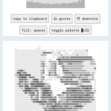
copy to clipboard
👍 upvote
👎 downvote
fill: spaces
toggle palette ▓→✊🏽
                        ░░                                                        

░░                    ░░░░                                                        

░░░░░░░░░░░░░░░░░░░░░░░░░░░░░░░░    ░░░░  ░░░░░░░░░░  ░░░░  ░░░░░░░░░░░░▒▒        

░░░░░░░░░░░░░░░░░░░░░░░░░░░░▓▓▓▓▓▓▓▓▒▒░░░░░░▒▒    ░░░░    ░░░░░░░░░░░░░░░░        

░░░░░░░░░░░░░░░░░░░░░░░░░░▒▒▒▒▒▒      ░░░░░░░░▒▒░░░░░░░░░░░░░░▒▒░░░░░░░░░░        

░░░░░░░░░░░░░░░░░░░░░░░░░░░░░░░░      ░░  ░░▒▒▒▒▓▓▒▒▓▓▒▒▓▓▓▓▓▓▓▓▓▓▓▓▓▓▓▓▓▓▓▓▓▓    

░░░░░░░░░░░░░░░░░░░░░░░░░░░░░░░░  ░░░░    ▓▓██▓▓▓▓▓▓▓▓▓▓▓▓▓▓▓▓▓▓▓▓▓▓▓▓▓▓▓▓▓▓▓▓▒▒  

░░░░░░░░░░░░░░░░░░░░░░░░░░▒▒▒▒░░  ▒▒▒▒▒▒▒▒░░██▓▓▓▓▓▓▓▓▓▓▓▓▓▓▓▓▓▓▓▓▓▓▒▒░░░░░░▒▒▒▒░░

░░░░░░░░░░░░░░░░░░░░░░░░░░▒▒▓▓░░  ░░▒▒▒▒▓▓░░▓▓▓▓▒▒░░▒▒▓▓▓▓▒▒▒▒▒▒▒▒▒▒░░░░░░░░▒▒▒▒▒▒

░░░░░░░░░░░░░░░░░░░░░░░░░░▒▒▓▓░░░░░░▒▒▒▒▓▓    ▒▒▓▓▒▒▒▒▒▒▒▒▒▒▒▒▒▒▒▒▒▒▒▒░░░░░░░░░░░░

░░░░░░░░░░░░░░░░░░░░░░░░░░░░▒▒  ░░░░▒▒▒▒▓▓      ▓▓▒▒▒▒▒▒▒▒▒▒▒▒▒▒▒▒▒▒░░░░░░░░░░░░▓▓

░░▒▒▓▓██▒▒░░░░░░░░░░░░░░░░▒▒▓▓  ░░▒▒▒▒▒▒▓▓  ░░  ▓▓▓▓▓▓▒▒▒▒▒▒▒▒▒▒▒▒▒▒▒▒▒▒░░░░░░░░░░

░░████▒▒▓▓▓▓░░░░░░░░░░░░░░▒▒▓▓    ▓▓▒▒▒▒▓▓  ░░  ▒▒▓▓▓▓▓▓▓▓▒▒▒▒▒▒▒▒▒▒▒▒▒▒▒▒▒▒░░▒▒░░

▒▒▒▒████▓▓██████░░░░░░░░░░▒▒░░░░░░▓▓▒▒▒▒▓▓▒▒░░  ░░▒▒▒▒▒▒▒▒▓▓▒▒▒▒▒▒▓▓▒▒▓▓▓▓▓▓▒▒▒▒  

░░▒▒▓▓██████░░▓▓▓▓▓▓░░░░░░▒▒▓▓    ░░░░░░░░▒▒▒▒▒▒▓▓▓▓▓▓▓▓▓▓▓▓▓▓▒▒▓▓▒▒▒▒▒▒▒▒░░░░▒▒  

░░░░▓▓▓▓▓▓▓▓▒▒░░░░▓▓██▓▓░░▒▒▒▒  ░░░░░░  ░░  ░░▓▓▒▒▒▒▓▓▒▒▓▓░░░░░░▒▒▒▒▓▓▓▓▓▓▒▒▒▒▒▒░░

░░░░▓▓▓▓▒▒▓▓▒▒░░▒▒▓▓▓▓██▒▒▓▓░░░░              ▓▓▓▓▓▓▓▓▓▓▓▓▓▓▓▓▓▓░░▒▒▓▓▓▓▓▓▓▓░░  ░░

░░▒▒▓▓▒▒▒▒▓▓▒▒▒▒████▓▓████████▒▒▒▒░░            ░░▓▓▓▓▒▒▓▓▓▓▓▓▓▓▒▒▒▒░░░░░░░░░░  ░░

░░░░▓▓▓▓▒▒████░░▓▓▓▓████████▓▓▒▒▒▒▓▓                    ░░░░░░▒▒▒▒▓▓██▓▓▓▓▓▓▓▓  ░░

░░░░░░▒▒░░██████▓▓▓▓▓▓▒▒░░▓▓▓▓██▓▓▓▓                ▓▓▓▓▓▓▓▓▓▓▓▓▓▓▒▒▓▓▓▓██▓▓▓▓░░░░

░░░░░░░░▓▓██████▓▓▒▒▓▓▓▓░░▒▒██████▓▓▒▒    ░░    ░░░░▓▓▓▓▓▓████▓▓▓▓▓▓▒▒▓▓▓▓▓▓▒▒░░▒▒

░░░░░░░░░░██▒▒▓▓▓▓██░░▓▓░░▒▒██████▓▓▓▓        ░░██▓▓▓▓▓▓▓▓▓▓▓▓▓▓▓▓▓▓▓▓▒▒▓▓▓▓▓▓▓▓░░

░░░░░░░░░░░░░░▒▒▓▓▓▓▒▒▓▓░░▒▒██▓▓▓▓██▒▒░░  ▒▒▓▓▒▒▒▒░░▓▓▒▒▓▓▓▓▓▓▓▓▓▓▓▓▓▓▓▓██▓▓▒▒▒▒  

░░░░░░░░░░░░░░░░▓▓░░▒▒▓▓░░▓▓▓▓▓▓▓▓▓▓▓▓▒▒▓▓  ▒▒▒▒▒▒▒▒▓▓▓▓▓▓▓▓██▓▓████▓▓▓▓▓▓▓▓▓▓▒▒░░

░░░░░░░░░░░░░░░░▒▒▓▓▓▓▓▓░░▒▒▓▓▒▒▒▒▓▓▓▓██▓▓  ░░▒▒▒▒▒▒▓▓▓▓▓▓▓▓▓▓▓▓▓▓▓▓▓▓▓▓▓▓▓▓▒▒▓▓░░

░░░░░░░░░░░░░░░░░░▓▓▓▓██████▓▓██▒▒▓▓▓▓▓▓██░░▓▓▒▒▒▒▒▒▓▓▒▒▒▒▓▓▓▓▓▓▓▓▓▓▓▓▓▓▓▓▓▓▒▒░░░░

░░░░░░░░░░░░░░░░░░░░░░░░▒▒▓▓▓▓▒▒▓▓▓▓▓▓▒▒▓▓▓▓▓▓▒▒▓▓▓▓▓▓▓▓▓▓▓▓▓▓▓▓▒▒▒▒░░▒▒░░░░░░░░░░

░░░░░░░░░░░░░░░░░░░░░░░░░░░░▒▒░░▓▓▒▒▓▓████▓▓▓▓▓▓▒▒▓▓▓▓▒▒▒▒▒▒▓▓██████▒▒░░░░░░░░░░░░

░░░░░░░░░░░░░░░░░░░░░░░░░░░░▒▒▓▓▒▒▓▓▓▓██▓▓▓▓▓▓▓▓▓▓▓▓▓▓▓▓▓▓▒▒▓▓▒▒▒▒▒▒░░░░░░░░░░░░░░

░░░░░░░░░░░░░░░░░░░░░░░░░░░░░░▓▓▓▓▓▓▓▓▓▓██▓▓▓▓▓▓▓▓▓▓▒▒▒▒▒▒▒▒▒▒▒▒░░░░░░░░░░░░░░░░░░
