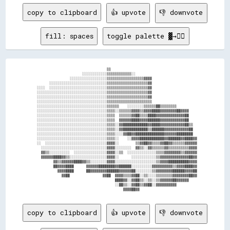
copy to clipboard
👍 upvote
👎 downvote
fill: spaces
toggle palette ▓→✊🏽
                                    ▒▒                                          

                        ░░░░░░░░░░░░▒▒▒▒▒▒▒▒▒▒▒▒░░                              

                  ░░░░░░░░░░░░░░░░░░▒▒▒▒▒▒▒▒▒▒▒▒▒▒▒▒▒▒▓▓▓▓                      

        ░░░░░░░░░░░░░░░░░░░░░░░░░░░░▒▒▒▒▒▒▒▒▒▒▒▒▒▒▒▒▒▒▒▒▓▓                      

  ░░░░  ░░░░░░░░░░░░░░░░░░░░░░░░░░░░▒▒▒▒▒▒▒▒▒▒▒▒▒▒▒▒▒▒▒▒▓▓                      

  ░░░░░░░░░░░░░░░░░░░░░░░░░░░░░░░░░░▒▒▒▒▒▒▒▒▒▒▒▒▒▒▒▒▒▒▒▒▓▓                      

  ░░░░░░░░░░░░░░░░░░░░░░░░░░░░░░░░░░▒▒▒▒▒▒▒▒▒▒▒▒▒▒▒▒▒▒▒▒▓▓                      

  ░░░░░░░░░░░░░░░░░░░░░░░░░░░░░░░░░░▒▒▒▒▒▒▒▒▒▒▒▒▒▒▒▒▒▒▒▒▒▒                      

  ░░░░░░░░░░░░░░░░░░░░░░░░░░░░░░░░░░▒▒▒▒▒▒    ░░░░░░░░▒▒▒▒▒▒██▒▒▒▒▒▒▒▒          

  ░░░░░░░░░░░░░░░░░░░░░░░░░░░░░░░░░░▒▒▒▒░░▒▒▒▒▒▒▓▓▓▓▒▒▓▓▓▓████▓▓▓▓▓▓▓▓██▓▓▓▓    

  ░░░░░░░░░░░░░░░░░░░░░░░░░░░░░░░░░░▒▒▒▒  ▒▒▒▒▒▒▓▓██▒▒▒▒████▓▓▓▓▓▓▓▓▓▓▓▓▓▓██    

  ░░░░░░░░░░░░░░░░░░░░░░░░░░░░░░░░░░▒▒▒▒  ▓▓▓▓▓▓████▓▓▓▓██████▓▓▓▓▓▓▓▓▓▓▓▓██    

  ░░░░░░░░░░░░░░░░░░░░░░░░░░░░░░░░░░▒▒▒▒░░▓▓████████████▓▓████▓▓▓▓▓▓▓▓▓▓▓▓██▒▒  

  ░░░░░░░░░░░░░░░░░░░░░░░░░░░░░░░░░░▒▒▒▒░░▓▓████████████▒▒██████▓▓▓▓▓▓▓▓▓▓▓▓██  

  ░░░░░░░░░░░░░░░░░░░░░░░░░░░░░░░░░░▒▒▒▒░░░░▓▓██▓▓██████████████▓▓▓▓▓▓████████  

  ░░░░░░░░░░░░░░░░░░░░░░░░░░░░░░░░░░▒▒▒▒░░    ░░▓▓▓▓████████████▓▓██████▓▓████▓▓

  ░░  ░░░░░░░░░░░░░░░░░░░░░░░░░░░░░░▓▓▓▓░░        ▒▒▓▓██▓▓▒▒▒▒▓▓██▓▓▒▒▒▒▒▒▓▓▓▓▓▓

    ░░░░░░░░░░░░░░░░░░░░░░░░░░░░░░░░▓▓▓▓░░░░░░░░  ▓▓▒▒░░▓▓▒▒▒▒▒▒▓▓▒▒▒▒▒▒▒▒▒▒▓▓▓▓

    ▓▓▒▒░░░░░░░░░░  ░░░░░░░░░░░░░░░░▓▓▓▓░░▒▒  ░░░░░░░░░░░░░░▒▒▒▒▓▓▓▓▓▓▓▓▒▒▓▓▓▓▓▓

    ▓▓▓▓▓▓████▓▓▒▒░░░░░░░░░░░░░░░░░░▓▓▓▓░░      ░░░░░░░░░░░░▒▒▓▓▓▓▓▓▓▓▓▓▓▓▓▓██▓▓

          ▓▓▒▒▓▓▓▓▓▓████▓▓▒▒░░░░░░░░▓▓▓▓░░░░░░░░░░░░░░░░░░░░▒▒▓▓▓▓██████████▓▓▓▓

          ██▓▓▓▓████      ▓▓▓▓▓▓████████▓▓██████░░░░░░░░░░▓▓▓▓▓▓▓▓▓▓▒▒▓▓▓▓████▓▓

            ▓▓▓▓████      ██▓▓▓▓▓▓▓▓██████▓▓▓▓▓▓██░░░░░░░░▒▒▓▓▓▓▓▓▓▓██████▓▓▓▓██

              ▓▓██                ▓▓██  ▓▓▓▓▒▒▒▒▓▓██░░▒▒░░░░▒▒▒▒▒▒▒▒▓▓▓▓▓▓▓▓██▓▓

                                        ████▓▓░░▓▓██▒▒░░▒▒░░▒▒▓▓▓▓▓▓██▓▓▓▓▓▓    

                                        ░░██▒▒░░▓▓██▒▒▓▓██░░▓▓▓▓▓▓▓▓▓▓          

copy to clipboard
👍 upvote
👎 downvote