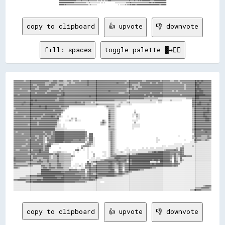
copy to clipboard
👍 upvote
👎 downvote
fill: spaces
toggle palette ▓→✊🏽
▓▓▓▓▓▓▓▓▓▓▒▒▓▓▓▓▓▓▓▓▓▓▓▓▓▓▓▓▓▓▓▓▓▓▓▓▒▒▒▒▓▓▓▓▒▒▓▓▓▓▒▒▒▒▓▓▓▓▒▒▓▓▓▓▓▓▒▒▓▓▓▓▓▓██▓▓▓▓▓▓▓▓▓▓▓▓▓▓▓▓▓▓▓▓▓▓▓▓▓▓▓▓▓▓▓▓▓▓▓▓▓▓▒▒▓▓▓▓▓▓▓▓▓▓▓▓▓▓▒▒▒▒▓▓▓▓▓▓▓▓▓▓▓▓▓▓▒▒▓▓▓▓▓▓▓▓▒▒▒▒▓▓▓▓▒▒▓▓▓▓▓▓▓▓▓▓▓▓▓▓▓▓▓▓██▓▓██▓▓▓▓▓▓▓▓
▓▓▓▓▓▓▓▓▓▓▓▓▓▓▓▓▓▓▓▓▓▓▓▓▓▓▓▓▓▓▓▓▒▒▒▒▒▒▓▓▓▓▓▓▒▒▒▒▒▒▒▒▒▒▒▒▓▓▒▒▒▒▓▓▓▓▓▓▓▓▓▓▓▓██▓▓▓▓▓▓▓▓▓▓▓▓▓▓▓▓▓▓▓▓▓▓▓▓▓▓▓▓██▓▓▓▓▓▓▒▒▓▓▓▓▓▓▓▓▓▓▓▓▒▒▓▓▓▓▓▓▓▓▓▓▒▒▓▓▓▓▒▒▓▓▓▓▓▓▓▓▓▓▓▓▓▓▓▓▓▓▓▓▓▓▒▒▓▓▓▓▓▓▓▓▓▓▓▓▓▓██▓▓██▓▓▓▓▓▓▓▓▓▓
▓▓▓▓▓▓▓▓▓▓▓▓▓▓▓▓▓▓▓▓▒▒▒▒▓▓▓▓▓▓▓▓▒▒▒▒▓▓▓▓▓▓▒▒▒▒▓▓▓▓▒▒▒▒▓▓▓▓▓▓▓▓▓▓▓▓▓▓▓▓▓▓▓▓██▓▓▓▓▓▓▓▓▓▓▓▓▓▓▓▓▓▓▓▓▓▓▓▓▓▓▓▓▓▓▓▓▓▓▓▓▓▓▓▓▓▓▓▓▒▒▒▒▒▒▒▒▓▓▓▓▓▓▓▓▓▓▓▓▓▓▓▓▓▓▓▓▓▓▓▓▓▓▓▓▓▓▓▓▓▓▓▓▓▓▓▓▓▓▓▓▒▒▓▓▓▓▓▓▓▓▓▓████▓▓▓▓▓▓▓▓▓▓▓▓
▓▓▓▓▓▓▓▓▓▓▓▓▓▓▓▓▓▓▓▓▓▓▓▓▒▒▓▓▓▓▓▓▓▓▓▓▓▓▓▓▒▒▒▒▒▒▒▒▒▒▓▓▓▓▓▓▓▓▓▓▓▓▓▓▓▓▓▓▓▓▓▓▓▓▓▓▓▓▓▓▓▓▓▓▓▓▓▓▓▓▓▓▓▓▓▓▓▓▓▓▓▓▓▓▓▓▓▓▓▓▓▓▓▓▓▓▓▓▓▓▓▓▒▒▓▓▒▒▒▒▓▓▓▓▓▓▓▓▓▓▓▓▓▓▓▓▓▓▓▓▓▓▓▓▓▓▓▓▓▓▓▓▓▓▓▓▓▓▓▓▓▓▒▒▓▓▓▓▓▓▓▓▓▓▓▓██▓▓▓▓▓▓▓▓▓▓▓▓
▓▓▓▓▓▓▒▒▓▓▓▓▓▓▓▓▓▓▓▓▓▓▒▒▒▒▓▓▓▓▓▓▓▓▓▓▒▒▒▒▒▒▒▒▒▒▓▓▒▒▓▓▓▓▓▓▓▓▓▓▓▓▓▓▓▓▓▓▓▓▓▓▓▓▓▓▓▓▓▓▓▓▓▓▓▓▓▓▓▓▓▓▓▓▓▓▓▓▓▓▓▓▓▓▓▓▓▓▓▓▓▓▓▓▒▒▒▒▒▒▓▓▒▒▒▒▓▓▓▓▓▓▓▓▓▓▓▓▓▓▓▓▓▓▓▓▓▓▓▓▓▓▓▓▓▓▓▓▓▓▓▓▓▓▓▓▓▓▓▓▓▓▒▒▓▓▓▓▓▓▓▓▓▓██████▓▓▓▓▓▓▓▓▓▓
▓▓▓▓▓▓▓▓▓▓▓▓▓▓▒▒▒▒▓▓▓▓▓▓▓▓▓▓▓▓▓▓▓▓▒▒▒▒▓▓▓▓▓▓▓▓▒▒▓▓▓▓▓▓▓▓▓▓▓▓▓▓▓▓▓▓▓▓▓▓▓▓▓▓▓▓▓▓▓▓▓▓▓▓▓▓▓▓▓▓▓▓▓▓▓▓██▓▓▓▓▓▓▓▓▓▓▓▓▓▓▓▓▒▒▓▓▓▓▓▓▓▓▓▓▓▓▓▓▓▓▓▓▓▓▓▓▓▓▓▓▓▓▓▓▓▓▓▓▓▓▓▓▓▓▓▓▓▓▒▒▓▓▒▒▓▓▓▓▓▓▓▓▓▓▓▓▓▓▓▓▓▓██▓▓████▓▓▓▓▓▓▓▓
▓▓▓▓▓▓▓▓▓▓▓▓▓▓▓▓▓▓▓▓▓▓▒▒▓▓▓▓▓▓▓▓▒▒▓▓▓▓▓▓▓▓▓▓▓▓▓▓▓▓██▓▓▓▓▓▓▓▓▓▓▓▓▓▓▓▓▓▓▓▓▓▓▓▓▓▓▓▓▓▓▓▓▓▓▓▓▓▓▓▓▓▓▓▓▓▓▓▓▓▓▓▓▓▓▒▒▒▒▒▒▓▓▓▓▓▓▓▓▓▓▓▓▓▓▓▓▓▓▓▓▓▓▓▓▓▓▒▒▓▓▓▓▓▓▓▓▒▒▓▓▓▓▓▓▓▓▓▓▓▓▓▓▓▓▓▓▓▓▓▓▓▓▓▓▓▓▓▓▓▓▓▓████████▓▓▓▓▓▓▓▓
▓▓▓▓▒▒▓▓▓▓▓▓▓▓▓▓▓▓▓▓▓▓▓▓▓▓▓▓▓▓▓▓▓▓▓▓▓▓▓▓▓▓▓▓▒▒▒▒▓▓██▓▓▓▓▓▓▓▓▓▓▓▓▓▓▓▓▓▓▓▓▓▓▓▓▓▓▓▓▓▓▓▓▓▓▓▓▓▓▓▓▓▓▓▓▓▓▓▓▓▓▓▓▓▓▓▓▓▓▓▓▓▓▓▓▒▒▓▓▓▓▓▓▓▓▓▓▓▓▓▓▒▒▓▓▓▓▓▓▓▓▓▓▓▓▓▓▓▓▓▓▓▓▓▓▓▓▓▓▓▓▓▓▓▓▓▓▒▒▓▓▓▓▓▓▓▓▓▓▓▓▓▓██████████▓▓▓▓▓▓
▓▓▓▓▓▓▓▓▓▓▓▓▓▓▓▓▓▓▓▓▓▓▓▓▓▓▓▓▓▓▓▓▓▓▓▓▓▓▓▓▓▓▓▓▓▓▓▓▓▓▓▓▓▓▓▓▓▓▓▓▓▓▓▓▓▓▓▓▓▓▓▓▓▓▓▓██▓▓▓▓▓▓▓▓▓▓▓▓▓▓▓▓▓▓▓▓▓▓▓▓▓▓▓▓▓▓▓▓▓▓▓▓▓▓▓▓▓▓▓▓▓▓▓▓▓▓▓▓▓▓▓▓▓▓▒▒▓▓▒▒▓▓▓▓▓▓▓▓▓▓▓▓▓▓▓▓▓▓▓▓▓▓▓▓▓▓▓▓▓▓▓▓▓▓▓▓▓▓▓▓▓▓████▓▓▓▓▓▓▓▓▓▓▓▓
▓▓▓▓▓▓▓▓▓▓▓▓▓▓▓▓▓▓▓▓▓▓▓▓▓▓▓▓▓▓▓▓▓▓▓▓▓▓▓▓▓▓▓▓▒▒▓▓▓▓▓▓▓▓▓▓▓▓▓▓▓▓▓▓▓▓▓▓▓▓▓▓▓▓▓▓▓▓▓▓▓▓▓▓▓▓▓▓▓▓▓▓▓▓▓▓▓▓▓▓▓▓▓▓▓▓▓▓▓▓▓▓▓▓▓▓▓▓▓▓▓▓▓▓▓▓▓▓▓▓▓▓▒▒▒▒▒▒▒▒▒▒▒▒▒▒░░░░░░░░░░░░░░░░░░░░░░░░░░░░▒▒▒▒▒▒▓▓▓▓████▓▓▓▓▓▓▓▓▓▓▓▓
▓▓▓▓▓▓▓▓▓▓▓▓▓▓▓▓▓▓██▓▓██▓▓▓▓▓▓▓▓▓▓▓▓▓▓▓▓▓▓▒▒▒▒▓▓▓▓▓▓▓▓▓▓▓▓▓▓▓▓▓▓▓▓▓▓▓▓▓▓▓▓▓▓▓▓▓▓▓▓▓▓▓▓▓▓▓▓▓▓▓▓▓▓▓▓▓▓▓▓▒▒▒▒▒▒▒▒▒▒▒▒░░░░░░░░░░░░░░░░░░░░░░░░▒▒░░░░░░▒▒▒▒░░░░░░░░▒▒░░░░░░░░░░          ▓▓▓▓▓▓▓▓▓▓▓▓▓▓▓▓▓▓██
▓▓▓▓▓▓▓▓▓▓██▓▓▓▓▓▓▓▓▓▓▓▓▓▓▓▓▓▓▓▓▓▓▓▓▓▓▓▓▓▓▓▓▓▓▓▓▓▓▓▓▓▓▓▓▓▓▓▓▓▓██▓▓▓▓▒▒▓▓▒▒▒▒▒▒░░▒▒░░░░░░░░░░░░░░░░░░░░░░░░░░▒▒░░░░▒▒▒▒░░░░░░░░░░░░░░░░░░░░░░░░░░  ░░░░                              ▓▓▓▓▓▓▓▓██▓▓▓▓▓▓▓▓▓▓
▓▓▓▓▓▓▓▓██▓▓▓▓▓▓████▓▓▓▓▓▓▓▓▓▓▓▓▓▓▓▓▓▓▓▓▓▓▓▓▓▓▓▓▓▓▓▓▓▓▓▓▓▓▓▓▓▓▓▓▓▓▓▓▓▓▓▓▒▒▒▒▒▒▒▒▒▒▒▒▓▓▒▒▒▒▒▒▒▒▒▒▒▒▒▒▒▒░░░░▒▒░░░░░░░░░░░░                                                            ▓▓▓▓▓▓████▓▓▓▓▓▓██▓▓
▓▓▓▓▓▓▓▓▓▓▓▓▓▓▓▓▓▓▓▓▓▓▓▓▓▓██▓▓▓▓██▓▓▓▓▓▓▓▓▓▓▓▓▒▒▓▓▓▓▓▓▓▓░░░░░░░░░░░░░░░░░░░░░░░░░░░░        ░░▓▓▒▒▒▒▒▒░░▒▒▒▒                                                                        ▓▓▓▓▓▓▓▓▓▓▓▓▓▓▓▓▓▓▓▓
▒▒▓▓▓▓▓▓▓▓▓▓▓▓▓▓▓▓▓▓▓▓▓▓▓▓▓▓▓▓▓▓██▓▓▓▓▓▓▓▓▓▓▓▓▓▓▒▒▒▒▒▒░░                                      ░░▒▒▒▒▒▒░░                                                                            ▒▒▓▓▓▓▓▓▓▓▓▓██▓▓██▓▓
▓▓▓▓▓▓▓▓▓▓▓▓▓▓▓▓▓▓▓▓▓▓▓▓▓▓▓▓▓▓▓▓▓▓▓▓▓▓▓▓▒▒▓▓▓▓▓▓▓▓▒▒                                            ▓▓▒▒▒▒░░                  ░░                                                        ▒▒▓▓▓▓▓▓▓▓▓▓▓▓▓▓██▓▓
▓▓▒▒▓▓▓▓▓▓▓▓▓▓▓▓▓▓▓▓▓▓▓▓▓▓▓▓▓▓▓▓▓▓▓▓▓▓▓▓▓▓▓▓▓▓▓▓▒▒                                              ▓▓▒▒▒▒░░                  ▒▒                                                        ▒▒▓▓▓▓▓▓▓▓▓▓██████▓▓
▓▓▓▓▓▓▓▓▓▓▓▓▓▓▓▓▓▓▓▓▓▓▓▓▓▓▓▓▓▓▒▒▓▓▓▓▓▓▓▓▓▓▓▓▒▒▓▓                                                ██▒▒▒▒░░                ░░░░▒▒░░                                                    ▒▒▓▓▓▓▓▓▓▓▓▓██▓▓▓▓▓▓
▓▓▓▓▓▓▓▓▓▓▒▒▓▓▓▓▓▓▓▓▓▓▓▓▓▓▓▓▒▒▓▓▓▓▓▓▓▓██▓▓▒▒▓▓▒▒░░    ░░                                        ██▒▒▒▒░░                ░░  ▒▒░░                                                    ▒▒▓▓▓▓▓▓▓▓▓▓████▓▓▓▓
▓▓▓▓▓▓▓▓▓▓▓▓▓▓▓▓▓▓▓▓▒▒▓▓▒▒▒▒▓▓▓▓▓▓▓▓▓▓▓▓▓▓▓▓██            ▒▒░░▒▒                                ██▒▒▒▒░░                    ░░░░                                                    ▒▒▓▓▓▓▓▓▓▓▓▓▓▓████▓▓
▓▓▓▓▓▓▓▓▓▓▓▓▓▓▓▓▓▓▓▓▓▓▓▓▓▓▓▓▓▓▓▓▓▓▓▓▓▓▓▓▓▓▓▓▒▒░░    ░░░░▒▒░░  ▒▒░░░░                      ▓▓░░  ▓▓▒▒▒▒░░                ░░░░░░                                                      ▒▒▓▓▓▓▓▓▓▓▓▓▓▓████▓▓
▓▓▓▓▓▓▓▓▓▓▓▓▓▓▓▓▓▓▓▓▓▓▓▓▒▒▓▓▓▓▓▓▓▓▓▓▓▓▓▓▓▓▓▓░░                                          ▒▒██▒▒  ▓▓▒▒▒▒░░                  ▒▒                                                        ▒▒▓▓▓▓▓▓▓▓▓▓▓▓▓▓▓▓▓▓
▓▓▓▓▓▓▓▓▓▓▓▓▓▓▒▒▓▓▓▓▓▓▓▓▒▒▓▓▓▓▓▓▓▓▓▓▓▓▓▓▓▓▓▓░░░░  ░░                                    ▒▒▒▒░░  ▒▒▒▒▒▒░░                ░░░░░░░░                                                    ▒▒▓▓▓▓▓▓▓▓▓▓▓▓▓▓▓▓▓▓
▓▓▓▓▓▓▓▓▓▓▓▓▓▓▓▓▓▓▓▓▓▓▓▓▓▓▓▓▓▓▓▓▓▓▓▓▓▓▓▓▓▓▒▒░░░░  ░░                                            ██▒▒▒▒░░                ░░░░░░░░                                                    ▒▒▓▓▓▓▓▓▓▓▓▓▓▓▓▓▓▓▓▓
▓▓▓▓▓▓▓▓▓▓▓▓▓▓▓▓▓▓▓▓▓▓▓▓▓▓▓▓▓▓▓▓▓▓▓▓▓▓▓▓▓▓░░░░░░░░░░░░                                          ▒▒▒▒▒▒░░                ░░                                                          ▒▒▓▓▓▓▓▓▓▓▓▓▓▓▓▓▓▓▓▓
▓▓▓▓▓▓▓▓▓▓▓▓▓▓▓▓▓▓▓▓▓▓▓▓▓▓▓▓▓▓▓▓▓▓▓▓▓▓▓▓▓▓░░░░░░░░░░░░░░░░░░░░░░░░░░░░░░                        ▒▒▒▒▒▒░░                                                                            ▒▒▓▓▓▓▓▓▓▓▒▒▓▓▓▓▓▓▓▓
▓▓▒▒▓▓▓▓▓▓▓▓▓▓▓▓▓▓▓▓▓▓▓▓▓▓▓▓▓▓▒▒▓▓▓▓▓▓▒▒▓▓██████████████████████████████▓▓                      ▒▒▓▓▒▒░░                                                                            ▒▒▓▓▓▓▓▓▓▓▓▓▓▓██▓▓▓▓
▓▓▓▓▓▓▓▓▒▒▓▓▓▓▓▓▓▓▓▓▓▓▓▓▓▓▓▓▓▓▓▓▒▒▓▓▓▓▒▒▓▓██████████████████████████████▓▓  ████                ▒▒▓▓▒▒░░                                                                            ░░▓▓▓▓▓▓▓▓▓▓▓▓▓▓▓▓▓▓
▓▓▓▓▓▓▓▓▓▓▓▓▓▓▓▓▓▓▓▓▓▓▒▒▒▒▓▓▓▓▒▒▓▓▒▒▒▒▓▓▓▓██████████████████████████████▓▓░░████                ▒▒▓▓▒▒░░                                                              ░░            ▒▒▓▓▓▓▓▓▓▓▒▒▒▒▒▒▓▓▒▒
▓▓▓▓▓▓▓▓▓▓▓▓▓▓▓▓▒▒▓▓▓▓▓▓▒▒▓▓▓▓▒▒░░▓▓▒▒▓▓▓▓██████████████████████████████▒▒▒▒████░░              ▒▒▓▓▒▒░░                                        ░░                                  ▒▒▒▒▓▓▒▒▒▒▒▒▒▒▒▒▓▓▓▓
▓▓▓▓▓▓▓▓▓▓▓▓▒▒▓▓▓▓▓▓▓▓▒▒▓▓▓▓▓▓▒▒░░▓▓▓▓▓▓▓▓██████████████████▓▓▓▓▓▓██▓▓▓▓▒▒░░████░░              ▒▒▓▓▒▒░░                                        ░░░░                        ░░      ░░▓▓▓▓▓▓▓▓▒▒▒▒▓▓▒▒░░
▓▓▓▓▓▓▓▓▓▓▓▓▓▓▓▓▓▓▓▓▓▓▓▓▓▓▓▓▓▓▒▒  ▒▒▓▓▓▓▓▓████████▓▓██████▓▓▓▓▓▓▓▓▓▓▓▓▓▓░░▒▒▓▓▓▓░░              ░░▓▓▒▒░░                                        ░░                                ░░░░▒▒▒▒░░░░░░░░░░░░░░
▓▓▓▓▓▓▓▓▓▓▓▓▒▒▓▓▓▓▓▓▓▓▓▓▓▓▒▒▓▓▒▒▒▒▓▓▓▓▒▒░░░░░░                          ▒▒▓▓▓▓▒▒░░              ░░▓▓▒▒░░                                                          ░░░░░░░░  ░░░░░░░░░░░░░░░░░░░░░░░░░░░░
▓▓▓▓▓▓▓▓▒▒▒▒▓▓▓▓▓▓▓▓▓▓▓▓▓▓▓▓▓▓▒▒▓▓████                              ▒▒▓▓▓▓▓▓▒▒░░░░              ░░▓▓▒▒░░                                              ░░░░  ░░░░░░░░░░░░░░▒▒░░░░░░░░▒▒░░░░░░░░░░░░░░░░░░
▓▓▓▓▓▓▓▓▓▓▓▓▓▓▓▓▓▓▓▓▓▓▓▓▓▓▓▓▓▓▒▒▓▓▓▓░░        ░░                ░░  ▓▓░░  ░░                    ░░▓▓▒▒░░          ░░              ░░  ░░  ░░░░  ░░░░░░░░░░░░░░░░░░░░▒▒░░▓▓▓▓░░░░░░░░░░░░░░░░░░░░░░░░░░░░
▓▓▒▒▒▒▓▓▓▓▓▓▓▓▒▒▓▓▒▒▓▓▓▓▓▓██▓▓▒▒▓▓▓▓                          ▓▓██░░  ░░  ░░                    ░░▓▓▒▒░░░░      ░░░░░░  ░░░░  ░░░░░░░░░░░░░░░░░░░░░░░░░░▒▒▓▓▓▓▓▓▓▓██▓▓░░██▓▓░░░░░░░░░░░░░░░░░░░░░░░░░░░░
▓▓▓▓▓▓▓▓▓▓▓▓▓▓▓▓▓▓▓▓▓▓▓▓▓▓██▓▓▓▓▓▓▓▓    ░░░░▒▒▒▒░░░░░░      ░░  ░░        ░░  ░░          ░░░░  ░░▓▓▒▒░░░░░░▒▒░░  ░░░░░░░░░░░░░░░░░░░░░░▒▒▒▒▓▓██▓▓████████████▓▓▓▓▓▓▓▓▓▓██▓▓░░░░░░░░░░░░░░░░░░░░░░░░░░░░
▓▓▓▓▓▓▓▓▓▓▓▓▓▓▒▒▒▒▓▓▓▓▒▒▓▓▓▓▓▓▓▓▓▓▓▓▓▓▓▓▒▒▓▓▓▓▒▒▒▒▒▒▒▒▒▒▒▒  ░░            ░░    ▒▒          ░░  ░░▓▓▒▒▒▒░░░░░░░░░░▒▒▒▒░░▒▒▒▒▓▓████████████████████████████████▓▓▓▓██▒▒▓▓██▓▓░░░░░░░░░░░░░░░░░░░░░░░░░░░░
▓▓▓▓▓▓▓▓▓▓▓▓▓▓▓▓▓▓▒▒▓▓▓▓▓▓▓▓▓▓▓▓▓▓▓▓▒▒░░▒▒▒▒██▒▒▒▒▒▒▒▒▒▒▒▒▓▓▒▒            ░░    ▒▒        ░░░░  ░░▓▓▓▓▓▓██████████▓▓██████████████████████████████████████████▓▓▒▒██▒▒▒▒██████▓▓▓▓▓▓░░░░░░░░░░░░░░░░░░░░
██▓▓▓▓▓▓▓▓▓▓▓▓▓▓▓▓▒▒▓▓▓▓▒▒▒▒▒▒▓▓▓▓▓▓▒▒░░▒▒▒▒▓▓▒▒▒▒▒▒▒▒▒▒▒▒░░              ░░  ░░░░  ░░░░      ░░▒▒▒▒▒▒██████▓▓▓▓▓▓▓▓██████████████████████████████████████████▓▓░░██▒▒░░██░░░░░░░░░░░░░░░░░░░░░░░░░░░░░░
██▓▓▓▓▓▓▓▓▓▓▓▓▓▓▓▓▓▓▒▒▒▒▒▒▓▓▒▒▒▒▒▒▓▓▒▒▒▒▒▒▒▒▓▓▒▒▒▒▒▒▒▒▒▒▒▒░░                ░░░░░░░░░░░░▒▒▒▒▓▓▓▓▓▓▓▓▓▓▓▓██▓▓▓▓▓▓██▒▒██▓▓████████████████████▓▓████▓▓██████████▒▒  ██▒▒░░██▒▒░░░░░░░░░░░░░░░░░░░░░░░░░░░░
▓▓▓▓▓▓▓▓▓▓▓▓▒▒▒▒▒▒▒▒▒▒▒▒▓▓▓▓▓▓▒▒▒▒▓▓▒▒▒▒▒▒▒▒▓▓▒▒▒▒▒▒▒▒▒▒▒▒                ██░░▒▒▓▓▓▓▓▓▓▓▓▓▓▓▓▓▓▓████▓▓▓▓▓▓██▓▓▓▓▓▓░░██▓▓██████████████████░░░░░░▒▒░░██████████▓▓  ██▓▓░░▒▒░░░░░░░░░░░░░░░░░░░░░░░░░░░░░░
▓▓▒▒▒▒▒▒▒▒▒▒▒▒▓▓▓▓▓▓▓▓▓▓▓▓▓▓▒▒▒▒▒▒▒▒▓▓▒▒▒▒▒▒▓▓▓▓▒▒▒▒▒▒▒▒▒▒    ░░░░  ░░  ▒▒████▒▒░░░░▓▓▓▓▓▓▓▓▓▓▓▓▓▓██▓▓▒▒▓▓██▓▓▒▒▓▓▓▓██▓▓██████████████████▓▓██▓▓████████████████▓▓████▓▓░░░░░░░░░░░░░░░░░░░░░░░░░░░░░░░░
▓▓▓▓▓▓▓▓▓▓▓▓▓▓▒▒▒▒▒▒░░░░░░░░▓▓▓▓▒▒▒▒▓▓▒▒▒▒▒▒▓▓▓▓▒▒▒▒▒▒▒▒▒▒  ░░░░░░▒▒░░  ▓▓▓▓██▒▒▓▓▓▓▓▓▓▓▓▓▓▓▓▓▓▓████▓▓▒▒▒▒██▓▓▒▒▓▓▓▓████████████████████████████████████████████▓▓██▓▓░░░░░░░░░░░░░░░░░░░░░░░░░░░░░░░░░░
▓▓▓▓▒▒░░░░░░░░░░░░░░░░░░░░░░▒▒▓▓▓▓▒▒▓▓▓▓▓▓▒▒▓▓▓▓▓▓▒▒▒▒▒▒░░░░  ░░    ░░░░▓▓▓▓██▓▓▓▓▓▓▓▓▓▓▓▓▓▓▓▓▓▓████▓▓▒▒▒▒██▓▓░░▓▓▓▓██████████████████████▓▓▒▒▒▒░░░░░░░░░░░░░░░░░░░░░░░░░░░░░░░░░░░░░░░░░░░░░░░░░░░░░░░░
░░░░░░░░░░░░░░░░░░░░░░░░░░░░████████▓▓▒▒▒▒▒▒▒▒▒▒▒▒▒▒▒▒▒▒██▓▓▓▓▓▓▒▒▒▒▓▓▓▓░░▒▒██▓▓▓▓▓▓▓▓▓▓▓▓▓▓▓▓▓▓▓▓████░░░░██▓▓  ▓▓▓▓██████████▓▓▒▒▒▒░░░░░░░░░░░░░░░░░░░░░░░░░░░░░░░░░░░░░░░░░░░░░░░░░░░░░░░░░░░░░░░░░░░░
░░░░░░░░░░░░░░░░░░░░░░░░░░░░████████████████████▓▓▓▓██████████████▓▓▓▓▓▓░░▓▓██▓▓▓▓▓▓▓▓▓▓▓▓▓▓▓▓▓▓██████▒▒░░████▒▒▓▓██▒▒▒▒░░░░░░░░░░░░░░░░░░░░░░░░░░░░░░░░░░░░░░░░░░░░░░░░░░░░░░░░░░░░░░░░░░░░░░░░░░░░░░░░
░░░░░░░░░░░░░░░░░░░░░░░░▒▒▒▒██████████████████████████████████▓▓▓▓▓▓▓▓▓▓▒▒▓▓██▓▓▒▒▒▒▓▓████████████████▓▓▓▓████▓▓▒▒▒▒░░░░░░░░░░░░░░░░░░░░░░░░░░░░░░░░░░░░░░░░░░░░░░░░░░░░░░░░░░░░░░░░░░░░░░░░░░░░░░░░░░░░
░░░░░░░░░░░░▒▒▒▒▓▓▓▓▓▓▓▓██████████████████▓▓▓▓▓▓▓▓██████████████████▓▓▓▓▒▒▓▓████████▓▓▓▓▓▓▓▓▓▓████████▓▓▒▒▒▒▒▒░░░░░░░░░░░░░░░░░░░░░░░░░░░░░░░░░░░░░░░░░░░░░░░░░░░░░░░░░░░░░░░░░░░░░░░░░░░░░░░░░░░░░░░░░░
░░░░░░▒▒▒▒▒▒▒▒▒▒▒▒▒▒▒▒▒▒▒▒▒▒▒▒██████████████▓▓▓▓████████████████████▓▓██▓▓▓▓██▓▓▓▓██▓▓▒▒▒▒░░░░░░░░░░░░░░░░░░░░░░░░░░░░░░░░░░░░░░░░░░░░░░░░░░░░░░░░░░░░░
copy to clipboard
👍 upvote
👎 downvote