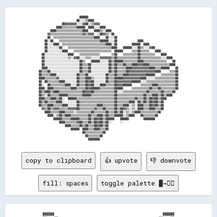
                            ██████                                                              

                          ██░░░░▒▒████                                                          

                ██▓▓▓▓▓▓▓▓░░░░▓▓██░░▒▒▓▓▓▓                                                      

            ████▒▒▒▒▒▒▒▒▒▒██████  ████░░░░████                                                  

        ████▒▒▒▒▒▒▒▒▒▒▒▒▒▒▒▒▒▒████    ████▒▒░░████                                              

      ▓▓▒▒▒▒▒▒▒▒▒▒▒▒▒▒▒▒▒▒▒▒▒▒▓▓▒▒▓▓▓▓  ░░██▓▓▒▒░░██                                            

      ██  ▒▒▒▒▒▒▒▒▒▒▒▒▒▒▒▒▒▒▒▒▒▒▒▒▒▒▒▒████    ██░░░░██                                          

    ██░░██    ▒▒▒▒▒▒▒▒▒▒▒▒▒▒▒▒▒▒▒▒▒▒▒▒▒▒▒▒██████░░░░██              ████                        

    ██░░░░████  ▒▒▒▒▒▒▒▒▒▒▒▒▒▒▒▒▒▒▒▒▒▒▒▒▒▒▒▒▒▒████░░██          ██████  ████                    

    ██░░░░░░░░██░░  ▒▒▒▒▒▒▒▒▒▒▒▒▒▒▒▒▒▒▒▒▒▒▒▒▒▒▒▒▒▒████    ██████░░░░██▒▒░░░░▓▓██                

    ██░░░░░░░░░░████    ▒▒▒▒▒▒▒▒▒▒▒▒▒▒▒▒▒▒▒▒▒▒▒▒▒▒  ██████      ▒▒▒▒██▒▒▒▒▒▒    ████            

  ██░░░░░░░░░░░░░░░░████    ▒▒▒▒▒▒▒▒▒▒▒▒▒▒        ▒▒██    ▒▒▒▒▒▒▒▒▒▒██▒▒▒▒▒▒▒▒▒▒    ████        

  ██░░░░░░░░░░░░░░░░▒▒░░▓▓██░░░░▒▒▒▒░░░░░░▓▓▓▓▓▓▓▓▒▒██▒▒▒▒▒▒▒▒▒▒▒▒▒▒██▒▒▒▒▒▒▒▒▒▒▒▒▒▒░░░░████    

  ██░░░░░░░░░░░░░░░░░░░░░░░░██▒▒    ██████░░░░░░██▒▒██████▒▒▒▒▒▒▒▒▒▒████▒▒▒▒▒▒▒▒▒▒▒▒▒▒▒▒    ██  

  ██░░░░░░░░░░░░░░░░░░░░░░░░██▒▒▒▒██░░░░░░░░░░░░██▒▒██▒▒▒▒██▒▒▒▒████▓▓▓▓████▒▒▒▒▒▒▒▒▒▒▒▒▒▒████  

  ████░░░░░░░░░░░░░░░░░░░░░░██▒▒▒▒██░░░░░░░░░░░░██▒▒██▒▒▒▒▒▒████▓▓▓▓▓▓▓▓▓▓▓▓████▒▒▒▒██████    ██

██▒▒▒▒██░░░░░░░░░░░░░░░░░░░░██▒▒▒▒██░░░░░░░░░░░░██▒▒██▒▒▒▒▒▒██▓▓▓▓▓▓▓▓▓▓▓▓▓▓▓▓▓▓████      ▒▒▒▒██

██▒▒▒▒▒▒████░░░░░░░░░░░░░░██▒▒▒▒██░░░░░░░░░░░░██▒▒▒▒██▒▒▒▒████▓▓▓▓▓▓▓▓▓▓▓▓██████    ▒▒▒▒▒▒▒▒▒▒██

████▒▒▒▒▒▒▒▒▓▓░░░░░░░░░░░░██▒▒▒▒████▒▒░░░░░░░░██▒▒▒▒██████▓▓▓▓▓▓▓▓▓▓▓▓████░░░░░░▒▒▒▒▒▒▒▒▒▒▒▒▒▒██

██░░██▒▒▒▒▒▒▒▒████░░░░░░░░██▒▒▒▒██▓▓██░░░░░░░░██▒▒▒▒██▓▓▓▓▓▓▓▓▓▓██████░░░░▒▒▒▒▒▒▒▒▒▒▒▒▒▒▒▒▒▒▒▒██

██░░  ██▒▒▒▒▒▒▒▒▒▒████░░░░██▒▒▒▒██▓▓██░░░░████▒▒▒▒▒▒██▓▓▓▓██████      ▒▒▒▒▒▒▒▒████▒▒▒▒▒▒▒▒▒▒▒▒██

████░░████▒▒▒▒▒▒▒▒▒▒▒▒████▒▒▒▒▒▒██▓▓██████▒▒▒▒▒▒▒▒▒▒██████      ▒▒▒▒▒▒▒▒▒▒▒▒██▒▒▒▒██▒▒▒▒▒▒▒▒▒▒██

██▒▒████▒▒████▒▒▒▒▒▒▒▒▒▒▒▒▒▒▒▒██▓▓▓▓██▒▒▒▒▒▒▒▒▒▒▒▒▒▒██░░░░▒▒▒▒▒▒▒▒▒▒▒▒▒▒▒▒██▒▒▒▒▒▒▒▒██▒▒▒▒▒▒██  

██▒▒░░██▒▒▒▒▒▒██████▒▒▒▒▒▒▒▒▒▒██████▒▒▒▒▒▒▒▒▒▒▒▒▒▒▒▒██▒▒▒▒▒▒▒▒▒▒▒▒▒▒▒▒▒▒██▒▒▒▒████▒▒██▒▒████    

████▒▒▒▒████▒▒██░░  ██████▒▒▒▒▒▒▒▒▒▒▒▒▒▒▒▒▒▒▒▒▒▒▒▒▒▒██▒▒▒▒▒▒▒▒▒▒▒▒██▒▒▒▒██▒▒██▓▓██▒▒████        

██▒▒██▒▒▒▒▒▒████░░  ░░░░░░██▒▒▒▒▒▒▒▒▒▒▒▒▒▒▒▒▒▒▒▒▒▒▒▒██▒▒▒▒▒▒▒▒████░░██▒▒██▒▒██▓▓██▒▒██          

██▒▒▒▒████▒▒▒▒▒▒████░░░░░░██▒▒▒▒▒▒▒▒▒▒▒▒████▒▒▒▒▒▒▒▒██▒▒▒▒████░░▒▒░░████▒▒▒▒██▓▓██▒▒██          

  ▓▓▒▒██▒▒▓▓▓▓▒▒▒▒▒▒▓▓▓▓▓▓██▒▒▒▒▒▒▒▒▒▒▓▓▒▒▒▒██▒▒▒▒▒▒██▒▒██▓▓▒▒░░▒▒░░████▒▒▒▒████▒▒▒▒██          

    ████▒▒▒▒▒▒████▒▒▒▒▒▒░░▒▒▒▒▒▒▒▒▒▒██▒▒▒▒▒▒▒▒██▒▒▒▒██▒▒██░░▒▒░░▒▒████▒▒▒▒▒▒▒▒▒▒▒▒██            

      ████░░▒▒██▒▒████▒▒▒▒▒▒▒▒▒▒▒▒██▒▒▒▒████▒▒██▒▒▒▒██████░░▒▒████    ██▒▒▒▒▒▒▒▒██              

          ██████▒▒▒▒▒▒██████▒▒▒▒▒▒██▒▒██▓▓██▒▒██████    ██████          ████████                

              ████▒▒▒▒▒▒▒▒▓▓██▒▒▒▒██▒▒██▓▓██▒▒██░░      ░░                                      

                  ████▒▒▒▒▒▒██▒▒██▒▒▒▒██▓▓██▒▒██                                                

                      ██████  ████▒▒▒▒████▒▒▒▒██                                                

                              ██▒▒▒▒▒▒▒▒▒▒▒▒██                                                  

                                ██▒▒▒▒▒▒▒▒██                                                    

copy to clipboard
👍 upvote
👎 downvote
fill: spaces
toggle palette ▓→✊🏽
      ██████                                                        ██████      
