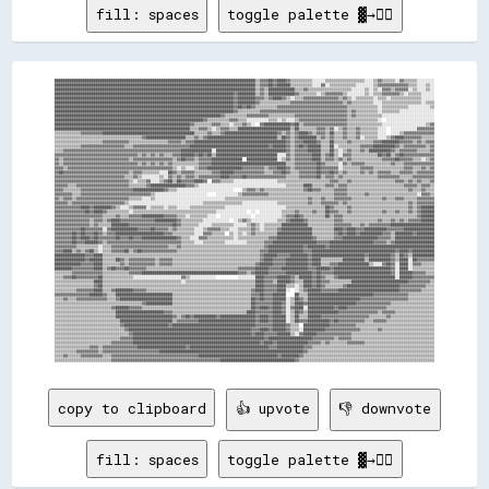
fill: spaces
toggle palette ▓→✊🏽
████████████████████████████████████████████████████████████████████████████████████████████▒▒▓▓▓▓██▓▓████▓▓▒▒▒▒▒▒▒▒▒▒░░░░░░▒▒▒▒▒▒▒▒▒▒▒▒▒▒▒▒▒▒░░░░▒▒▓▓▒▒▒▒▒▒░░▓▓▒▒▒▒▒▒░░░░░░░░
████████████████████████████████████████████████████████████████████████████████████████████▒▒▓▓▓▓██▓▓██████▒▒▒▒▒▒▒▒▒▒░░░░▓▓░░▒▒▒▒▒▒▒▒▒▒▒▒░░░░░░░░▒▒▓▓▓▓▓▓▓▓▓▓▓▓▓▓▒▒▒▒░░░░▒▒░░
████████████████████████████████████████████████████████████████████████████████████████████▒▒▓▓▒▒████████████▒▒▒▒▓▓▒▒▒▒▒▒▒▒▒▒▒▒▒▒▒▒▒▒▒▒░░░░░░▒▒░░▒▒░░▓▓▓▓▒▒▓▓▓▓▓▓░░▒▒░░░░▒▒░░
██████████████████████████████████████████████████████████████████████████████████▓▓████████▒▒▓▓▒▒████████████▓▓▒▒▒▒▒▒▒▒░░▒▒▓▓▓▓▓▓▓▓▒▒░░░░░░░░▒▒░░▒▒▒▒▓▓▓▓▓▓▓▓▒▒░░▒▒▒▒▒▒░░░░░░
██████████████████████████████████████████████████████████████████████████████████▓▓████████▓▓▓▓▒▒▓▓████▓▓▒▒░░▒▒▒▒▓▓▓▓▓▓▓▓▓▓▓▓▓▓▓▓▒▒▓▓▒▒░░▒▒▒▒▒▒▒▒░░▒▒▒▒░░▒▒▒▒▒▒▒▒▒▒▒▒▒▒░░░░░░
██████████████████████████████████████████████████████████████████████████████████▓▓████████▓▓▒▒▒▒▒▒▒▒▒▒▒▒▒▒▓▓▓▓▓▓▓▓▓▓▓▓▓▓▓▓▓▓▓▓▓▓▓▓▒▒▓▓▒▒▒▒▒▒▒▒▒▒░░░░▒▒▒▒▒▒▒▒▒▒▒▒▒▒▒▒▒▒░░▒▒▒▒
██████████████████████████████████████████████████████████████████████████████████▓▓██▓▓██▓▓▒▒▒▒▒▒▒▒▒▒▓▓▓▓▓▓▓▓▓▓▓▓▓▓▓▓▓▓▓▓▓▓▓▓▓▓▓▓▓▓▓▓▒▒▒▒▒▒▒▒▒▒▒▒▒▒░░▒▒▒▒▒▒▒▒▒▒▒▒░░░░░░░░░░▒▒
██████████████████████████████████████████████████████████████████████████████████▓▓▒▒▒▒▒▒▒▒▒▒▓▓▓▓▓▓▓▓▓▓▓▓▓▓▓▓▓▓▓▓▓▓▓▓▓▓▓▓▓▓▓▓▓▓▓▓▓▓▓▓▒▒▓▓▒▒▒▒▒▒▒▒▒▒░░▒▒▒▒▒▒▒▒░░░░░░░░░░░░░░░░
████████████████████████████████████████████████████████████████████████████▓▓▒▒▒▒▒▒▒▒▒▒▓▓▓▓▓▓▓▓▓▓▒▒▒▒▒▒▒▒▒▒▒▒▓▓▓▓▓▓▓▓▓▓▓▓▓▓▓▓▓▓▓▓▓▓▓▓▒▒▓▓▒▒▒▒▒▒▒▒▒▒▒▒░░░░░░░░░░░░░░░░░░░░░░░░
████████████████████████████████████████████████████████████████████▓▓▒▒▒▒▒▒▒▒▒▒▓▓▓▓▒▒▒▒░░░░░░░░░░▒▒▒▒░░▒▒░░░░▒▒▓▓▓▓▓▓▓▓▓▓▓▓▓▓▓▓▓▓▓▓▓▓▒▒▒▒▒▒▒▒▒▒▒▒▒▒░░  ░░░░░░░░░░░░░░░░░░░░░░
██████████████████████████████████████████████████████████████▓▓▒▒▒▒▒▒▒▒▓▓▓▓▒▒▒▒░░▒▒▒▒▓▓▒▒░░  ▓▓████████████▓▓██▒▒▓▓▓▓▓▓▓▓▓▓▓▓▓▓▓▓▓▓▓▓▒▒▒▒▒▒▒▒▒▒▒▒▒▒▒▒░░░░░░░░░░░░░░░░░░░░▒▒▓▓
██████████████████████████████████████████████████████████████▒▒▒▒▓▓▓▓▒▒░░▒▒▓▓▓▓▒▒▒▒████████████████████████▒▒██▒▒▒▒▒▒▒▒▓▓▓▓▒▒▓▓░░▒▒▓▓▒▒▒▒▓▓▒▒▒▒▒▒▒▒░░░░  ░░░░░░░░░░░░▓▓▓▓▓▓▓▓
▒▒▒▒▒▒▒▒▒▒▒▒▓▓▓▓▓▓▓▓▓▓██████████████████████████████████████████▒▒▒▒▒▒▓▓▒▒▒▒▓▓████████████████████████▓▓▒▒▓▓▒▒▓▓████▓▓▒▒▓▓▓▓▒▒██▒▒▒▒▓▓▒▒▒▒▓▓▒▒▒▒▒▒▒▒░░░░  ░░░░▒▒▓▓▓▓▓▓▓▓▓▓▓▓▓▓
▒▒▒▒▒▒▒▒▒▒▒▒▒▒▒▒▒▒▒▒▒▒▒▒▒▒▒▒▒▒▒▒▒▒▒▒▒▒▒▒▓▓██████████████████▒▒▒▒▓▓▒▒▓▓████████████████████████████████▒▒██▓▓▒▒▓▓████████▒▒▓▓▒▒▓▓▒▒▒▒▓▓▒▒▒▒▓▓░░▒▒▒▒▒▒░░░░▒▒▓▓████▓▓▓▓▓▓▓▓▒▒▒▒▒▒
▒▒▒▒▒▒▒▒▒▒▒▒▒▒▒▒▒▒▒▒▒▒▓▓▓▓▓▓▓▓▓▓▓▓▒▒▒▒▒▒▒▒▒▒▒▒▒▒▒▒▒▒▓▓▓▓▓▓▒▒▓▓▓▓██████████████████████████████████████████▓▓▒▒▓▓▓▓██████▓▓▒▒▒▒██▒▒▒▒▒▒▓▓▒▒▒▒▒▒▒▒▒▒▓▓▓▓████████▓▓▓▓▓▓▒▒▓▓▒▒▓▓▓▓
▒▒▒▒▒▒▒▒▒▒▒▒▓▓▓▓▓▓▓▓▓▓▓▓▓▓▓▓▓▓▓▓▒▒▒▒▓▓▓▓▓▓▓▓▓▓▓▓▓▓▓▓▓▓▓▓▓▓▓▓▓▓████████████████████████████████████▓▓██████▓▓▒▒▓▓██▓▓██████▒▒▒▒██░░▒▒▒▒▒▒▒▒▒▒▓▓▓▓▓▓██████████▓▓▒▒▓▓▓▓▓▓▓▓▓▓▒▒▓▓
▒▒▒▒▓▓▓▓▓▓▓▓▓▓▓▓▓▓▓▓▓▓▓▓▓▓▓▓▓▓▓▓▓▓▓▓▓▓▓▓▓▓▓▓▓▓▓▓▓▓▓▓▓▓▓▓▓▓██████████████░░████████████████████████████████▓▓▒▒▓▓▓▓▓▓██████▒▒▒▒██▒▒░░▒▒▓▓▒▒▒▒▓▓▒▒██████████▓▓▒▒▓▓▓▓▓▓▓▓▒▒▒▒▒▒▓▓
▓▓▓▓▓▓▓▓▓▓▓▓▓▓▓▓▓▓▓▓▓▓▓▓▓▓▓▓▓▓▓▓▓▓▓▓▓▓▒▒▓▓▒▒▓▓▒▒▓▓▒▒▒▒▓▓▓▓██████▓▓██▓▓██▒▒████████████████████████████░░░░▓▓▒▒▓▓▓▓▓▓▓▓████▒▒▓▓██▒▒░░▓▓▓▓▒▒▒▒▒▒▒▒▒▒▒▒██▓▓██▒▒▓▓██▓▓▓▓▓▓▓▓▓▓▓▓▓▓
▓▓▒▒▓▓▓▓▓▓▓▓▓▓▓▓▓▓▓▓▓▓▓▓▓▓▓▓▓▓▓▓▓▓▒▒▓▓▓▓▓▓▓▓▓▓▓▓▓▓▓▓▓▓▒▒▓▓██▓▓▓▓▒▒▓▓▓▓▓▓██████████████  ██████████████░░▒▒▓▓▒▒▓▓▓▓▓▓▓▓████▒▒▓▓▓▓▒▒▓▓▒▒▓▓▒▒▒▒▒▒▒▒▒▒▒▒▒▒▓▓▓▓▓▓██▓▓▓▓▓▓▒▒▒▒░░▒▒▓▓
▓▓▒▒▓▓▓▓▓▓▓▓▓▓▓▓▓▓▓▓▓▓▓▓▓▓▓▓▓▓▓▓▓▓▓▓▓▓▒▒▓▓▒▒▓▓▒▒▓▓▒▒▓▓▒▒▒▒▒▒▒▒▒▒▒▒▓▓▓▓▓▓██████████████████████████████████▒▒▒▒▓▓▓▓▓▓▓▓▓▓██▓▓▒▒▒▒▒▒░░▓▓▒▒▓▓▓▓▓▓▒▒▒▒▒▒▒▒▒▒▒▒▓▓▒▒▒▒▓▓▓▓▓▓▓▓▓▓▓▓▓▓
▓▓▓▓▒▒▓▓▓▓▓▓▓▓▓▓▓▓▓▓▓▓▓▓▓▓▓▓▓▓▓▓▓▓▓▓▓▓▓▓▓▓▓▓▓▓▓▓▓▓▓▓▓▓▒▒░░▒▒░░░░▒▒▓▓▓▓████████████████▓▓▓▓▓▓▓▓▓▓▒▒▓▓▓▓████▓▓▒▒▓▓▓▓▓▓▓▓▓▓██▓▓▓▓▓▓▓▓░░▒▒▒▒▒▒▒▒▓▓▓▓▓▓▒▒▒▒▒▒▒▒▒▒▒▒▒▒▓▓▓▓▒▒▒▒▓▓▒▒▓▓
▓▓██▓▓▓▓▓▓▓▓▓▓▓▓▓▓▓▓▓▓▓▓▓▓▓▓▓▓▓▓▓▓▒▒▓▓▓▓▒▒▒▒▒▒▒▒░░░░██▓▓▒▒▓▓▓▓▓▓▒▒▒▒▒▒▒▒▓▓▓▓██████▓▓▓▓▓▓▓▓▓▓▓▓▓▓▒▒▒▒▓▓▓▓██▓▓▒▒▒▒▓▓▓▓▓▓▓▓██▓▓▓▓██▓▓▒▒▓▓▒▒▒▒▒▒▓▓▒▒▓▓▒▒▓▓▓▓▓▓▒▒▒▒▓▓▓▓▓▓▒▒▓▓▓▓▓▓▓▓
▓▓▓▓▓▓▓▓▓▓▓▓▓▓▓▓▓▓▓▓▓▓▓▓▓▓▓▓▓▓▓▓▒▒▒▒▓▓▒▒░░░░░░░░▒▒░░▓▓▒▒▓▓▒▒▓▓▓▓▒▒▓▓▓▓▓▓▓▓▓▓████▓▓▓▓▓▓██▓▓▓▓▓▓▓▓▓▓▓▓▓▓▓▓▓▓▒▒▒▒▒▒▓▓▓▓▓▓▓▓██▒▒▓▓▓▓▒▒▓▓▒▒▒▒▒▒▒▒▒▒▒▒▒▒▒▒▓▓▓▓▓▓▓▓▓▓▒▒▒▒▒▒▓▓▓▓▓▓▓▓▓▓
▓▓▓▓▓▓▓▓▓▓▓▓▓▓▓▓▓▓▓▓▓▓▓▓▓▓▓▓▓▓▓▓▓▓▒▒░░▒▒▒▒▓▓░░░░▒▒▓▓██▒▒██▓▓▓▓▓▓████▓▓  ▓▓▓▓▒▒▒▒▒▒░░░░░░░░░░░░░░░░░░░░▒▒▒▒▒▒▒▒▒▒▒▒▒▒▒▒▒▒▒▒▒▒▒▒▓▓▓▓▒▒▒▒▓▓▒▒▒▒▒▒▒▒▒▒▒▒▒▒▒▒▒▒▒▒▓▓▓▓▒▒▓▓▒▒▓▓▒▒▒▒▓▓
▓▓▓▓▓▓▒▒▒▒▓▓▓▓▓▓▓▓▓▓▓▓▓▓▓▓▓▓▓▓▓▓▓▓▒▒▒▒▒▒▒▒▓▓████████████████▓▓▓▓▒▒░░░░░░░░░░░░░░░░░░░░░░░░░░░░░░░░░░░░░░░░▒▒▒▒▒▒▒▒████▒▒▒▒▒▒▓▓▓▓▒▒▓▓▓▓▒▒▒▒▒▒▒▒▒▒▒▒▒▒▒▒▒▒▒▒▒▒▒▒▒▒▓▓▓▓▓▓▒▒▓▓▓▓▒▒
▓▓▓▓▒▒▒▒▒▒▒▒▓▓▓▓▓▓▓▓▓▓▓▓▓▓▓▓▓▓▓▓▓▓▓▓██████████████▓▓▒▒▒▒░░░░░░░░░░░░░░░░░░░░░░░░░░    ▒▒▓▓▓▓▒▒▓▓▒▒▒▒▒▒▒▒▒▒▒▒▒▒▒▒▒▒▓▓██▓▓▓▓▒▒▒▒▒▒▓▓▓▓▓▓▒▒▒▒▒▒▒▒▒▒▒▒▒▒▒▒▒▒▒▒▒▒▒▒▒▒▒▒▓▓▒▒▒▒▓▓▒▒▒▒
▓▓▓▓▓▓▓▓▒▒▒▒▓▓▓▓▓▓▓▓▓▓▓▓▓▓▓▓▓▓▓▓▓▓▓▓▓▓▓▓▓▓▓▓▒▒░░░░░░░░░░░░░░░░░░░░░░░░    ░░░░░░░░░░▒▒▓▓▓▓▓▓▓▓▓▓▓▓▒▒▒▒▒▒▒▒▒▒▒▒▒▒▒▒▒▒▒▒▒▒▒▒▒▒▒▒▒▒▓▓▓▓▓▓▒▒▒▒▒▒▒▒▓▓▒▒▒▒▒▒▒▒▒▒▒▒▒▒▒▒▒▒▒▒▒▒░░▓▓▓▓▒▒
▓▓▒▒▓▓▓▓▒▒▓▓▓▓▓▓▓▓▓▓▓▓▓▓▓▓▓▓▓▓▓▓▓▓▒▒▒▒▒▒░░░░▒▒░░░░░░░░░░░░░░░░░░░░░░░░░░░░░░░░▒▒▒▒▒▒▒▒▒▒▒▒▒▒▒▒▒▒▒▒▒▒▒▒▒▒▒▒▒▒▒▒▒▒▒▒▒▒▓▓▒▒▒▒▓▓▒▒▒▒▓▓▓▓▓▓▓▓▒▒▒▒▒▒▒▒▒▒▒▒▒▒▓▓▒▒▒▒▓▓▓▓▒▒▒▒▒▒▓▓▓▓▓▓▓▓
▓▓▓▓▓▓▒▒▓▓▓▓▓▓▓▓▓▓▓▓▓▓▓▓▓▓▓▓▓▓▓▓▒▒░░░░░░░░░░░░░░░░░░░░░░░░░░░░░░░░░░▒▒▒▒▒▒▒▒▒▒▒▒▒▒▒▒▒▒░░░░░░░░░░░░░░░░▒▒▒▒▒▒▒▒▒▒▒▒▒▒▓▓▒▒▒▒▓▓▓▓▓▓▓▓▒▒▓▓▒▒▒▒▒▒▒▒▒▒▒▒▒▒▒▒▒▒▒▒▒▒▒▒▒▒▒▒▓▓▒▒▓▓▓▓▓▓▓▓
▓▓▓▓▓▓▓▓▓▓▓▓████▓▓████████▓▓▒▒░░░░▒▒▓▓▓▓▓▓░░▒▒▒▒▒▒░░▒▒▒▒░░░░░░▒▒▒▒▒▒▒▒▒▒▒▒▒▒▒▒░░░░░░░░░░░░░░░░░░░░░░░░░░░░▒▒▒▒▒▒▒▒▒▒▒▒▒▒▒▒▒▒██▓▓▒▒▒▒▒▒▓▓▒▒▒▒▒▒▒▒▒▒▒▒▒▒▒▒▒▒▒▒▒▒▒▒▒▒▓▓▒▒▓▓██████
▓▓▓▓▓▓▓▓▓▓▓▓▓▓██▓▓████▓▓▒▒▒▒▒▒▒▒▒▒░░▒▒▒▒▒▒▒▒▒▒▒▒▒▒▒▒▒▒▒▒▒▒▒▒▒▒▒▒▒▒▒▒▒▒▒▒▒▒░░░░░░░░░░░░░░  ░░  ░░░░░░░░░░▒▒▒▒▒▒▓▓▒▒▒▒▒▒▓▓▒▒▒▒██▓▓▓▓▒▒▒▒▓▓▒▒▒▒▒▒▒▒▒▒▒▒▒▒▓▓▒▒▒▒▓▓▒▒▒▒▓▓▒▒▓▓██████
▓▓▓▓▓▓▓▓▓▓▓▓▓▓▓▓▓▓▓▓▓▓▒▒▒▒▒▒▓▓▒▒▒▒▓▓▓▓▓▓██████████▓▓▓▓▓▓▒▒▒▒░░▒▒▒▒▒▒▒▒░░░░  ░░░░░░░░░░░░░░  ░░░░░░░░░░░░▒▒▓▓▓▓██▓▓▒▒▒▒▒▒▒▒▒▒██▒▒▓▓▓▓▒▒▒▒▒▒▒▒▒▒▒▒▒▒▒▒▒▒▒▒▒▒▒▒▒▒▒▒▒▒▒▒▒▒▓▓██████
▓▓▓▓▓▓▓▓▓▓▓▓▓▓▓▓▒▒▓▓▓▓▒▒▓▓████▓▓▓▓▓▓▓▓▓▓▓▓▓▓▓▓██████████▓▓▒▒▒▒▒▒▒▒▒▒░░░░░░░░░░░░  ░░▒▒▓▓▒▒░░░░░░░░░░░░▒▒▒▒▓▓██████▓▓▒▒▒▒▒▒▒▒▒▒▒▒▓▓▓▓▒▒▒▒▒▒▒▒▒▒▒▒▒▒▒▒▓▓▒▒▒▒▓▓▒▒▓▓▒▒▓▓▓▓▓▓██████
▓▓▓▓▓▓▓▓▓▓▓▓▓▓▓▓▒▒▓▓▒▒▒▒▒▒████████▓▓▓▓▓▓▓▓▓▓▓▓▓▓▓▓▓▓▓▓██▓▓▒▒▒▒▒▒▒▒░░░░░░▒▒▒▒▒▒▒▒▒▒░░░░░░▒▒▓▓▒▒░░▒▒▒▒▒▒▒▒████████████▒▒▒▒▒▒▒▒▒▒▒▒▓▓▓▓▓▓▓▓▒▒▒▒▓▓▒▒▓▓▓▓▓▓▓▓▓▓████████████████████
▓▓▓▓▓▓▓▓▓▓▓▓██▓▓▓▓▓▓▓▓░░▓▓████████████▓▓▓▓▓▓██▓▓▓▓▓▓▒▒▓▓▒▒▒▒▒▒▒▒░░░░▒▒▓▓▓▓▓▓▒▒▒▒░░░░▒▒▒▒▒▒▓▓▒▒░░▒▒▒▒▒▒▓▓██████████████▒▒▒▒▒▒▒▒▒▒████▓▓████▓▓▓▓██████████▓▓▓▓▓▓▓▓██████████████
▓▓▓▓▓▓▓▓██▓▓██▓▓▓▓██▓▓▒▒▓▓▓▓██████████████████████▓▓▓▓▒▒▒▒▒▒▒▒▒▒░░░░▓▓▓▓▒▒▒▒▒▒  ▒▒░░▒▒░░▒▒▓▓▒▒▒▒▒▒▒▒▒▒████████████████▒▒▒▒▒▒▒▒▒▒▓▓██▓▓████▓▓██████████▓▓▓▓▒▒████████▓▓████████
▓▓▓▓▓▓▓▓██▓▓████▓▓██▓▓▓▓▓▓▓▓██▓▓▓▓██▓▓▓▓████████████████▓▓▒▒▒▒░░░░▓▓▓▓▒▒▒▒▒▒▒▒▒▒▒▒░░▒▒▒▒▒▒▒▒▒▒▒▒▒▒▓▓▓▓████████████████▓▓▒▒▒▒▒▒▒▒▓▓▓▓████████████████▓▓▓▓▓▓▒▒██████████████████
▓▓▓▓▓▓▓▓██▓▓▓▓██████▓▓▒▒▓▓▓▓▓▓▓▓▓▓▓▓▓▓▓▓▓▓▓▓▓▓▓▓▓▓▓▓▓▓▓▓▓▓▒▒▒▒▒▒░░░░▒▒▒▒▒▒▒▒▒▒░░░░░░░░░░▒▒▒▒▒▒▒▒▓▓▓▓████████████████████▓▓▓▓▓▓████████████████████▓▓▓▓▓▓▒▒▓▓██████████████████
▓▓▓▓▓▓▓▓▓▓▒▒▒▒▒▒▒▒▒▒░░▒▒▒▒▓▓▓▓▓▓▓▓▓▓▓▓▓▓▓▓▓▓▓▓▓▓▓▓▓▓▒▒▒▒▓▓▒▒▒▒▒▒▒▒▒▒▒▒▒▒▒▒▒▒▒▒▒▒▒▒▒▒▒▒▒▒▒▒▒▒▒▒▒▒▓▓████████████████▓▓████████▓▓████████████████████████████████████████████████
▓▓▓▓████▒▒▓▓▒▒▓▓██▒▒░░▒▒▒▒▓▓▓▓▓▓██▒▒▓▓██▓▓▓▓▓▓▓▓▓▓▓▓▓▓▓▓▒▒▒▒▒▒▒▒▒▒▒▒▒▒▒▒▒▒▒▒▒▒▒▒▒▒▒▒▒▒▒▒▒▒▒▒▒▒▓▓▓▓████████████████▓▓▓▓██████████████████████████████████████▓▓████▓▓██████████
██████████████▓▓▓▓████▒▒▒▒▒▒▒▒▒▒▒▒▒▒▒▒▒▒▒▒▒▒▒▒▒▒▒▒▒▒▒▒▒▒▒▒▒▒▒▒▒▒▒▒▒▒▒▒▒▒▒▒▒▒▒▒▒▒▒▒▒▒▒▒▒▒▒▒▒▒▒▒▓▓██████▓▓▓▓▓▓████████▓▓████████████████████████▓▓██████████▓▓▒▒██▓▓▒▒██████████
██████████████▓▓██████▒▒▒▒▒▒██▓▓▒▒▓▓▓▓▓▓▓▓▓▓▓▓▒▒▓▓▓▓▓▓▒▒▒▒▒▒▒▒▒▒▒▒▒▒▒▒▒▒▒▒▒▒▒▒▒▒▒▒▒▒▒▒▒▒▒▒▒▒▒▒▓▓████▓▓▓▓▓▓██████████▓▓████▒▒▒▒▒▒▒▒▒▒██████████▒▒██████████▓▓▒▒████░░██▓▓▓▓▓▓▓▓
████████████▓▓▓▓▓▓████▒▒▒▒▒▒▒▒▓▓▒▒▓▓▓▓▓▓▓▓▓▓▓▓▒▒▓▓▓▓▓▓▒▒▒▒▒▒▒▒▒▒▒▒▒▒▒▒▒▒▒▒▒▒▒▒▒▒▒▒▒▒▒▒▒▒▒▒▒▒▓▓██████▓▓▓▓▓▓██████████▓▓████▒▒▒▒▓▓▓▓██████████████▒▒░░░░▓▓██▓▓░░████░░▓▓▓▓▒▒▒▒▒▒
████████▓▓▓▓▓▓▓▓▓▓████▒▒▓▓██▓▓▓▓██▓▓▓▓▓▓▓▓▒▒▒▒▒▒▒▒▒▒▒▒▒▒▒▒▒▒▒▒▒▒▒▒▒▒▒▒▒▒▒▒▒▒▒▒▒▒▒▒▒▒▓▓▓▓▓▓▓▓██████▓▓▓▓▓▓████████████▓▓▓▓██████▓▓██████████████████████████▓▓░░████░░▒▒▒▒▒▒▒▒▒▒
▒▒▒▒▒▒▒▒▓▓▓▓▓▓▓▓▓▓▓▓▓▓▒▒▒▒▒▒▒▒▒▒▒▒▓▓▓▓▓▓████████████████████████████████████████████▓▓▓▓▒▒▓▓██████▓▓▓▓▓▓▓▓████████████▓▓██▓▓▓▓▓▓██████████████████████████▓▓░░██████▓▓▓▓▓▓▒▒▒▒
▒▒▒▒▓▓▓▓██▓▓▓▓▓▓▓▓▓▓██▒▒▒▒▒▒▒▒▒▒▒▒▒▒░░░░░░░░░░░░░░░░░░░░░░▓▓▒▒░░░░░░░░░░░░          ░░░░░░░░████▓▓▓▓▓▓██████▓▓▒▒██████▓▓██▓▓▒▒▒▒▓▓██████████████████████████░░██████▓▓▓▓▓▓▓▓▓▓
▒▒▒▒▒▒▒▒▒▒▒▒▒▒▒▒▒▒████▒▒▒▒▒▒▒▒▒▒▒▒▒▒▒▒▒▒▒▒▒▒▒▒▒▒▒▒▒▒▒▒▒▒▒▒░░▒▒▒▒▒▒▒▒▒▒▒▒▒▒▒▒▒▒▒▒▒▒▒▒▒▒▒▒▒▒▒▒████▓▓▓▓▒▒██████▓▓▒▒▒▒████▓▓██▓▓▓▓▒▒▒▒▒▒▒▒▒▒██████████████████████████▓▓▓▓▓▓▓▓▓▓▒▒
▒▒▒▒▒▒▒▒▒▒▒▒▒▒▒▒▒▒▓▓██▒▒▒▒▒▒▒▒▒▒▒▒▒▒▒▒▒▒▒▒▒▒▒▒▒▒▒▒▒▒▒▒▒▒▒▒▒▒▒▒▒▒▒▒▒▒▒▒▒▒▒▒▒▒▒▒▒▒▒▒▒▒▒▒▒▒▒▒▒▒████▓▓▓▓▓▓████▒▒▒▒░░▒▒████▓▓██▓▓▒▒▒▒▒▒▒▒▓▓████████████████████████▓▓▓▓▓▓▓▓▓▓▓▓▒▒▒▒
▒▒▒▒▒▒▒▒▒▒▓▓▓▓▓▓▓▓████▒▒▒▒▓▓████████▓▓▓▓▓▓▒▒▒▒▒▒▒▒▒▒▒▒▒▒▒▒▒▒▒▒▒▒▒▒▒▒▒▒▒▒▒▒▒▒▒▒▒▒▒▒▒▒▒▒▒▒▒▒▓▓████▓▓▓▓▓▓████░░  ░░▒▒▓▓██████▓▓▓▓▓▓▓▓████████████████████████████▓▓▓▓▓▓▓▓▓▓▒▒▒▒▒▒
▓▓▓▓▓▓▓▓▓▓▓▓▓▓▓▓██████▓▓▒▒▒▒██████████████████████████▒▒▒▒▒▒▒▒▒▒▒▒▒▒▒▒▒▒▒▒▒▒▒▒▒▒▒▒▒▒▒▒▒▒▒▒▓▓▓▓██▓▓▓▓██████    ██▒▒▒▒██████████████████████████████▓▓▓▓▓▓▓▓▓▓▓▓▓▓▓▓▒▒▒▒▒▒▒▒▒▒▒▒
▒▒▒▒▓▓▒▒▒▒▓▓▓▓▓▓▓▓▓▓▓▓▓▓▒▒▒▒▓▓████████████████████████▒▒▒▒▒▒▒▒▒▒▒▒▒▒▒▒▒▒▒▒▒▒▒▒▒▒▒▒▒▒▒▒▒▒▒▒██▓▓██▓▓▓▓██████░░▒▒██▓▓▒▒████████████████████████▓▓▓▓▓▓▓▓▓▓▓▓▓▓▓▓▓▓▓▓▓▓▒▒▒▒▒▒▒▒▒▒▒▒
▒▒▒▒▒▒▒▒▒▒▒▒▒▒▒▒▒▒▒▒▒▒▒▒▒▒▒▒▒▒▒▒▒▒▒▒▒▒▒▒▓▓████████████▒▒▒▒▒▒▒▒▒▒▒▒▒▒▒▒▒▒▒▒▒▒▒▒▒▒▒▒▒▒▒▒▒▒▒▒██▓▓▓▓▓▓▓▓████▓▓░░▒▒████▓▓██████████████████████▓▓▓▓▓▓▓▓▓▓▓▓▓▓▓▓▒▒▒▒▒▒▒▒▒▒▒▒▒▒▒▒▒▒▒▒
▒▒▒▒▒▒▒▒▒▒▒▒▒▒▒▒▒▒▒▒▒▒▒▒▒▒▓▓██████▓▓▓▓▓▓▒▒▒▒▒▒▒▒▒▒▒▒▒▒▒▒▒▒▒▒▒▒▒▒▒▒▒▒▒▒▒▒▒▒▒▒▒▒▒▒▒▒▒▒▒▒▒▒▒▒██▓▓████▓▓████▓▓░░▓▓████░░████████████▓▓████▓▓▓▓▓▓▓▓▓▓▓▓▓▓▓▓▓▓▒▒▒▒▒▒▒▒▒▒▒▒▒▒▒▒▒▒▒▒▒▒
▒▒▒▒▒▒▒▒▒▒▒▒▒▒▒▒▒▒▒▒▒▒▒▒▒▒▒▒██████████████████████▓▓▓▓▒▒▒▒▒▒▒▒▒▒▒▒▒▒▒▒▒▒▒▒▒▒▒▒▒▒▒▒▒▒▒▒▒▒████▓▓▓▓▓▓▓▓████▓▓░░▒▒██▓▓▒▒██████████████▓▓▓▓▓▓▓▓▓▓▓▓▓▓▓▓▓▓▒▒▓▓▓▓▓▓▒▒▒▒▒▒▒▒▒▒▒▒▒▒▒▒▒▒
▒▒▒▒▒▒▒▒▒▒▒▒▒▒▒▒▒▒▒▒▒▒▒▒▒▒▒▒██████████████████████████▓▓▒▒▓▓██▓▓██████████▓▓████████████████▓▓████▓▓██████░░▒▒██▒▒▒▒██████▓▓▓▓▓▓▓▓▓▓▓▓▓▓▓▓▓▓▓▓▓▓▒▒▒▒▒▒▒▒▓▓▒▒▒▒▒▒▒▒▒▒▒▒▒▒▒▒▒▒▒▒
▒▒▒▒▒▒▒▒▒▒▒▒▒▒▒▒▒▒▒▒▒▒▒▒▒▒▒▒▒▒████████████████████████▒▒▓▓▓▓▓▓▓▓▓▓██████████████████████████▓▓████▓▓██████░░▒▒██▓▓▓▓██████████▓▓██▓▓▓▓▓▓▓▓▓▓▓▓▒▒▒▒▓▓▓▓▓▓▒▒▒▒▒▒▒▒▒▒▒▒▒▒▒▒▒▒▒▒▒▒
▒▒▒▒▒▒▒▒▒▒▒▒▒▒▒▒▒▒▒▒▒▒▒▒▒▒▒▒▒▒▓▓████████████████████▓▓██████████████████████████████████████▓▓▓▓▓▓▓▓██████▓▓▒▒▒▒  ████████████▓▓▓▓▓▓▓▓▓▓▓▓▒▒▒▒▒▒▒▒▒▒▒▒▒▒▒▒▒▒▒▒▒▒▒▒▒▒▒▒▒▒▒▒▒▒▒▒
▒▒▒▒▒▒▒▒▒▒▒▒▒▒▒▒▒▒▒▒▒▒▒▒▒
copy to clipboard
👍 upvote
👎 downvote
fill: spaces
toggle palette ▓→✊🏽