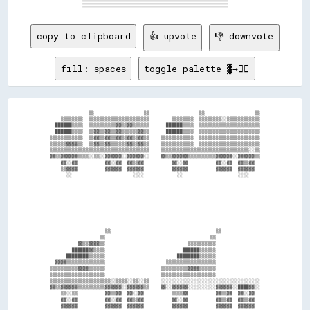
copy to clipboard
👍 upvote
👎 downvote
fill: spaces
toggle palette ▓→✊🏽
                ▒▒                  ▒▒                  ▒▒                  ▒▒  

      ▒▒▒▒▒▒▒▒  ▒▒▒▒▒▒▒▒▒▒▒▒▒▒▒▒▒▒▒▒▒▒        ▒▒▒▒▒▒▒▒  ▒▒▒▒▒▒▒▒░░▒▒▒▒▒▒▒▒▒▒▒▒  

    ██████▒▒▒▒  ▒▒▒▒▒▒▒▒▒▒▓▓▒▒▓▓▒▒▒▒▒▒      ██████▒▒▒▒  ▒▒▒▒▒▒▒▒▒▒▒▒▒▒▒▒▒▒▒▒▒▒  

    ██████▒▒▒▒  ▒▒▓▓▒▒▓▓▒▒▓▓▒▒▒▒▒▒▓▓▒▒      ██████▒▒▒▒  ▒▒▒▒▒▒▒▒▒▒▒▒▒▒▒▒▒▒▒▒▒▒  

  ▒▒▒▒▒▒▒▒▒▒▒▒  ▒▒▓▓▒▒▓▓▒▒▓▓▒▒▓▓▒▒▓▓▒▒    ▒▒▒▒▒▒▒▒▒▒▒▒  ▒▒▒▒▒▒▒▒▒▒▒▒▒▒▒▒▒▒▒▒▒▒  

  ▒▒▒▒▒▒▓▓▓▓▒▒  ▒▒▓▓▒▒▓▓▒▒▒▒▒▒▓▓▒▒▓▓▒▒    ▒▒▒▒▒▒▒▒▒▒▒▒  ▒▒▒▒▒▒▒▒▒▒▒▒▒▒▒▒▒▒▒▒▒▒  

  ▒▒▒▒▒▒▒▒▒▒▒▒▒▒▒▒▒▒▒▒▒▒▒▒▒▒▒▒▒▒▒▒▒▒▒▒    ▒▒▒▒▒▒▒▒▒▒▒▒▒▒▒▒▒▒▒▒▒▒▒▒▒▒▒▒▒▒▒▒░░▒▒  

  ▓▓▒▒▓▓▓▓▓▓▒▒▒▒░░▒▒░░▓▓▓▓▓▓░░▓▓▓▓▓▓░░    ▓▓▒▒▓▓▓▓▓▓▒▒▒▒▒▒▒▒▒▒▓▓▓▓▓▓░░▓▓▓▓▓▓▒▒  

      ▓▓░░▓▓          ▓▓░░▓▓  ▓▓▒▒▓▓          ▓▓░░▓▓          ▓▓░░▓▓  ▓▓▒▒▓▓    

      ▒▒▓▓▓▓          ▓▓▓▓▓▓  ▓▓▓▓▓▓          ▓▓▓▓▓▓          ▓▓▓▓▓▓  ▓▓▓▓▓▓    

        ░░                      ░░░░            ░░                    ░░░░      

                      ▒▒                                      ▒▒                

                    ▒▒                                      ▒▒                  

            ▓▓▒▒▓▓▓▓▒▒                              ▒▒▒▒▒▒▒▒▒▒                  

          ██████▓▓▒▒▒▒                            ██████▒▒▒▒▒▒                  

        ████████▒▒▒▒▒▒                          ████████▒▒▒▒▒▒                  

    ▓▓▓▓▒▒▒▒▒▒▒▒▒▒▒▒▒▒                      ▒▒▒▒▒▒▒▒▒▒▒▒▒▒▒▒▒▒                  

  ▒▒▒▒▒▒▒▒▒▒▓▓▓▓▒▒▒▒▒▒                    ▒▒▒▒▒▒▒▒▒▒▓▓▓▓▒▒▒▒▒▒                  

  ▒▒▒▒▒▒▒▒▒▒▒▒▒▒▒▒▒▒▒▒                    ▒▒▒▒▒▒▒▒▒▒▒▒▒▒▒▒▒▒▒▒                  

  ▒▒▒▒▒▒▒▒▒▒▒▒▒▒▒▒▒▒▒▒▒▒░░▒▒▒▒░░▒▒░░▒▒    ░░░░░░░░░░░░░░░░░░░░░░░░░░░░░░░░░░░░  

  ▓▓▒▒▓▓▓▓▓▓▒▒▒▒▒▒▒▒▒▒▓▓▓▓▓▓░░▓▓▓▓▓▓▒▒    ▓▓░░▓▓▓▓▓▓░░░░░░░░░░▓▓▓▓▓▓░░████▓▓░░  

      ▒▒░░▒▒          ▓▓▒▒▓▓  ▓▓░░▓▓          ▒▒▒▒▓▓          ▓▓▒▒▓▓  ▓▓░░▓▓    

      ▓▓░░▓▓          ▓▓░░▓▓  ▓▓▒▒▓▓          ▓▓░░▓▓          ▓▓▒▒▓▓  ▓▓▒▒▓▓    

      ▓▓▓▓▓▓          ▓▓▓▓▓▓  ▓▓▓▓▓▓          ▓▓▓▓▓▓          ▓▓▓▓▓▓  ▓▓▓▓▓▓    
