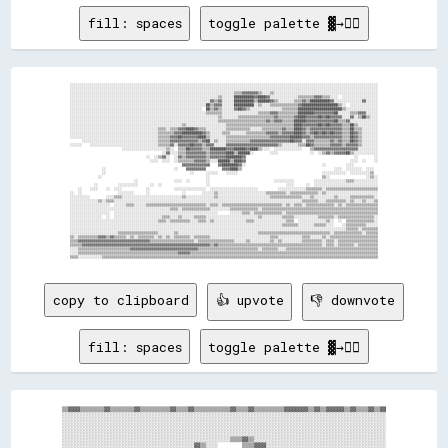
fill: spaces
toggle palette ▓→✊🏽
░░░░░░░░░░░░░░░░░░░░░░░░░░░░░░░░░░░░░░░░░░░░░░░░░░░░░░░░░░░░░░░░░░░░░░░░░░░░░░░░░░░░░░░░░░░░░░░░░░░░░░░░░░░░░░░░░░░░░░░░░░░░░░░░░░░░░░░░░░░░░░░░░░░░░░░░░░

░░░░░░░░░░░░░░░░░░░░░░░░░░░░░░░░░░░░░░░░░░░░░░░░░░░░░░░░░░░░░░░░░░░░░░░░░░░░░░░░░░░░░░░░░░░░░░░░░░░░░░░░░░░░░░░░░░░░░░░░░░░░░░░░░░░░░░░░░░░░░░░░░░░░░░░░░░

░░░░░░░░░░░░░░░░░░░░░░░░░░░░░░░░░░░░░░░░░░░░░░░░░░░░░░░░░░░░░░░░░░░░░░░░░░░░░░░░░░▒▒▒▒▓▓▓▓▓▓▓▓▒▒░░░░▒▒░░░░░░░░░░░░░░░░░░░░░░░░░░░░░░░░░░░░░░░░░░░░░░░░░░░░

░░░░░░░░░░░░░░░░░░░░░░░░░░░░░░░░░░░░░░░░░░░░░░░░░░░░░░░░░░░░░░░░░░░░░░░░░░▒▒░░░░░░██████████▓▓████▓▓░░░░░░░░░░░░░░▒▒▒▒▒▒▒▒▓▓▓▓▒▒▒▒░░░░  ░░░░░░░░░░░░░░░░░░

░░░░░░░░░░░░░░░░░░░░░░░░░░░░░░░░░░░░░░░░░░░░░░░░░░░░░░░░░░░░░░░░░░░░░░▓▓▒▒▓▓░░░░░░██████████▒▒██████▓▓▒▒░░░░░░░░▒▒▒▒▓▓▒▒██████████▓▓░░░░░░░░░░░░░░▓▓░░░░░░

░░░░░░░░░░░░░░░░░░░░░░░░░░░░░░░░░░░░░░░░░░░░░░░░░░░░░░░░░░░░░░░░░░░░██▒▒▓▓▓▓░░░░░░██████████░░▒▒░░░░▒▒▒▒▒▒▒▒▒▒▒▒▒▒▓▓██████████████████▒▒░░  ░░░░░░░░░░░░░░

░░░░░░░░░░░░░░░░░░░░░░░░░░░░░░░░░░░░░░░░░░░░░░░░░░░░░░░░░░░░░░░░░░  ██▒▒▓▓▒▒░░░░░░▓▓██▓▓▒▒░░░░░░░░░░░░░░░░▒▒▒▒▒▒▒▒██████████████████████▒▒░░░░░░░░░░░░░░░░

░░░░░░░░░░░░░░░░░░░░░░░░░░░░░░░░░░░░░░░░░░░░░░░░░░░░░░░░░░░░░░░░░░░░▒▒▒▒▒▒▒▒░░░░░░░░░░░░░░░░░░▒▒▒▒▒▒▓▓▓▓▒▒▒▒▒▒▒▒▒▒████████▓▓▓▓▓▓▓▓▓▓██░░░░░░▒▒▒▒▓▓▓▓░░░░░░

░░░░░░░░░░░░░░░░░░░░░░░░░░░░░░░░░░░░░░░░░░░░░░░░░░░░░░░░░░░░░░░░░░░░░░░░░░▒▒░░░░░░░░▒▒▒▒▒▒▒▒▒▒▒▒▒▒▒▒▒▒▓▓▒▒▒▒▒▒▒▒▓▓████▓▓▓▓▓▓██▓▓██▓▓▓▓▓▓░░░░▓▓░░▒▒██▒▒░░░░

░░░░░░░░░░░░░░░░░░░░░░░░░░░░░░░░░░░░░░░░░░░░░░░░░░░░░░░░░░░░░░░░░░░░░░░░░░▒▒▒▒▒▒▒▒▒▒▒▒▒▒▒▒▒▒▒▒▒▒▒▒▓▓▒▒▓▓▓▓▒▒▒▒▒▒██████▓▓▓▓▓▓▓▓▓▓▓▓▓▓██▒▒▒▒▓▓░░░░░░░░░░░░░░

░░░░░░░░░░░░░░░░░░░░░░░░░░░░░░░░░░░░░░░░░░░░░░░░░░░░░░░░▒▒░░░░░░░░░░░░░░░░░░░░▒▒▒▒▒▒▒▒▒▒▒▒▒▒▒▒▒▒▒▒▒▒▒▒▒▒▒▒▒▒▒▒▒▒████▓▓▓▓▓▓▓▓██▓▓██▓▓▓▓▓▓▒▒▒▒██▒▒░░░░░░░░░░

░░░░░░░░░░░░░░░░░░░░░░░░░░░░░░░░░░░░░░░░░░░░▒▒▒▒░░▒▒▒▒▓▓▓▓████▓▓▒▒▒▒░░░░░░░░░░▒▒▒▒▒▒▒▒▒▒▒▒░░░░░░▒▒▒▒▒▒▒▒▒▒▓▓▒▒▒▒████▓▓▒▒▓▓▓▓▓▓▓▓▓▓▓▓▓▓▓▓▒▒▒▒██▒▒▒▒░░░░░░░░

░░░░░░░░░░░░░░░░░░░░░░░░░░░░░░░░░░░░░░░░░░░░▒▒▒▒▒▒▒▒▓▓▓▓██████████▓▓▒▒░░░░░░▒▒▒▒░░░░░░░░▒▒▒▒▒▒▒▒▒▒▓▓▓▓▓▓▒▒▓▓▓▓▓▓████▓▓▒▒▓▓██▓▓██▓▓██▓▓▓▓▒▒▒▒██▓▓▒▒░░░░░░░░

░░░░░░░░░░░░░░░░░░░░░░░░░░░░░░░░░░░░░░░░░░░░▒▒▒▒▒▒▓▓▓▓██▓▓▓▓▓▓▓▓████▒▒░░░░░░░░▒▒▒▒▒▒▒▒▒▒▒▒▒▒▒▒▒▒▒▒▒▒▓▓▓▓▓▓▓▓▓▓██████▓▓▓▓▒▒▓▓▓▓▓▓▓▓▓▓▓▓▓▓▒▒▒▒██▓▓▒▒░░░░░░░░

      ░░░░░░░░░░░░░░░░░░░░░░░░░░░░░░░░░░░░░░▒▒▒▒▒▒▓▓▓▓▓▓▓▓▓▓▓▓▓▓▒▒▓▓██░░▒▒░░░░▒▒▒▒▒▒▒▒▒▒▒▒▓▓▓▓▓▓▓▓▓▓▓▓▓▓▓▓▓▓▓▓██▓▓▓▓░░▓▓▓▓▒▒▒▒▒▒▒▒▓▓▒▒▓▓▒▒▒▒██▓▓▒▒░░░░░░░░

░░░░░░    ░░░░░░░░░░░░░░░░░░░░░░░░░░░░░░░░░░▒▒▒▒▒▒▓▓░░▓▓▓▓▓▓██▓▓▓▓▒▒▓▓▓▓░░░░░░▓▓▓▓▓▓▓▓▓▓▓▓▓▓▓▓▓▓▓▓▓▓▓▓▓▓▒▒░░░░░░░░▒▒▒▒██▓▓▒▒▒▒▒▒▒▒▓▓▓▓▓▓▒▒▓▓▓▓▓▓▒▒░░░░░░░░

                          ░░░░░░░░░░░░░░░░░░░░░░▒▒░░  ▒▒▒▒██▓▓▓▓▓▓▒▒▒▒████████▓▓▓▓██████▓▓████▒▒░░░░  ░░░░░░░░░░░░░░    ▒▒▓▓▓▓▓▓▓▓▓▓▓▓▓▓▓▓▓▓▓▓▓▓░░░░░░░░░░

                                              ░░▓▓░░░░▒▒▒▒▓▓▓▓▓▓▓▓▓▓▒▒▓▓▓▓▓▓▓▓████▒▒██████░░        ░░░░                ░░  ░░▒▒▓▓▒▒▓▓▓▓▓▓██▒▒░░░░░░░░░░░░

                                      ░░  ░░▒▒▓▓░░  ░░▓▓▒▒▓▓▓▓▓▓▓▓▓▓▒▒▓▓▓▓▓▓▓▓████████▓▓                                                      ░░        ░░

                                        ░░░░  ░░░░  ░░▒▒▒▒▒▒▒▒▓▓▓▓▓▓▒▒░░░░██████▒▒████▓▓                                                    ░░░░  ░░    ░░

                                                        ▓▓▓▓▓▓▓▓▓▓▓▓▓▓    ▓▓████████▓▓░░                                      ░░          ░░░░            

                ░░                                  ░░    ▓▓▓▓▓▓▓▓▓▓        ▓▓▓▓████▒▒                                              ░░░░  ░░░░░░░░  ░░░░  

                ░░                                          ░░      ░░░░░░    ░░░░░░                                          ░░░░░░░░░░░░  ░░░░░░░░░░▒▒  

              ░░                                                    ░░                                                        ▒▒░░                  ░░▒▒░░

                                ░░                  ░░░░  ░░        ░░                                ░░░░░░░░░░          ░░░░░░░░░░░░░░░░▒▒▒▒░░░░░░░░░░░░

            ░░          ░░░░░░░░░░      ░░  ░░                      ░░                                      ░░░░      ░░  ░░░░░░░░░░░░░░░░░░░░░░░░░░░░░░░░

    ░░    ░░░░    ░░  ░░░░            ░░            ░░░░░░░░░░░░░░░░  ░░░░░░░░░░░░░░░░░░░░░░░░          ░░░░░░░░░░░░░░▒▒▒▒▒▒▒▒░░▒▒▒▒▒▒▒▒▒▒▒▒▒▒▒▒▒▒▒▒▒▒▒▒▒▒

░░  ░░                  ░░░░░░░░      ░░                ░░        ░░░░░░▒▒░░░░░░░░░░░░░░░░░░░░░░░░▒▒▒▒▒▒▒▒▒▒░░▒▒▒▒▒▒▒▒▒▒▒▒▒▒░░▒▒░░░░░░░░░░░░░░░░░░░░░░░░░░

░░░░░░░░░░        ░░░░▒▒▒▒░░░░░░░░░░░░░░░░░░░░░░░░░░░░░░▒▒░░░░░░░░░░░░░░▒▒░░░░░░░░░░░░░░░░░░░░░░░░░░▒▒▒▒▒▒▒▒▒▒▒▒▒▒▒▒░░░░▒▒░░░░░░░░░░▒▒░░░░░░▒▒▒▒▒▒▒▒▒▒▒▒░░

░░░░░░░░░░░░░░▒▒░░▒▒▒▒░░░░░░░░░░░░░░░░░░░░░░░░░░░░░░░░░░░░░░░░░░░░░░░░░░░░░░░░░░░░░░░░░░░░░░░░░░░░░░░░░░░░░░░░░░░░░░▒▒▒▒▒▒▒▒░░░░▒▒▒▒▒▒▒▒▒▒░░▒▒░░░░▒▒░░░░▒▒

░░░░░░░░░░░░░░░░░░░░  ░░░░░░▒▒▒▒░░░░░░▒▒▒▒▒▒▒▒▒▒▒▒▒▒▒▒▒▒▒▒▒▒▒▒▒▒▒▒▒▒░░▒▒▒▒░░▒▒▒▒▒▒▒▒▒▒▒▒▒▒▒▒▒▒▒▒▒▒▒▒▒▒▒▒▒▒░░▒▒░░▒▒▒▒░░▒▒▒▒▒▒▒▒▒▒▒▒▒▒░░▒▒░░▒▒▒▒▒▒▒▒▒▒▒▒▒▒▒▒

░░░░░░░░░░░░░░░░░░░░░░░░░░░░░░░░░░░░░░░░░░░░░░░░░░▒▒▒▒░░▒▒▒▒▒▒▒▒▒▒▒▒▒▒░░░░░░░░░░▒▒▒▒▒▒▒▒▒▒▒▒▒▒░░▒▒▒▒▒▒▒▒▒▒▒▒▒▒▒▒▒▒▒▒▒▒▒▒▒▒▒▒▒▒▒▒▒▒▒▒▒▒▒▒▒▒▒▒▒▒▒▒▒▒▒▒▒▒▒▒▒▒

░░░░░░░░░░░░░░░░░░░░  ░░░░░░░░░░░░░░░░░░░░░░░░░░░░░░░░░░░░░░░░░░░░░░░░░░░░      ░░░░░░▒▒▒▒░░▒▒▒▒▒▒▒▒▒▒▒▒▒▒░░▒▒▒▒▒▒▒▒▒▒▒▒▒▒▒▒▒▒▒▒▒▒▒▒▒▒▒▒▒▒▒▒▒▒▒▒▒▒▒▒▒▒▒▒▒▒

░░░░░░░░░░░░░░░░  ░░  ░░░░░░░░░░░░░░░░░░░░░░░░▒▒▒▒░░░░▒▒░░░░░░▒▒▒▒▒▒░░░░░░░░░░░░░░░░░░░░░░░░░░▒▒░░░░░░░░░░▒▒▒▒▒▒░░░░░░░░░░░░▒▒▒▒▒▒▒▒░░▒▒▒▒▒▒▒▒▒▒▒▒▒▒▒▒▒▒░░

░░░░░░░░░░░░░░░░░░░░░░░░░░░░░░░░░░░░░░░░░░░░▒▒▒▒░░▒▒▒▒▒▒▒▒▒▒░░░░▒▒▒▒░░▒▒░░░░░░░░░░░░░░░░▒▒▒▒░░░░░░░░░░░░░░░░▒▒▒▒  ░░░░░░░░░░░░░░▒▒░░  ░░  ▒▒▒▒▒▒▒▒▒▒▒▒▒▒░░

░░░░░░░░░░░░░░░░░░░░░░░░░░░░░░░░░░░░░░░░░░░░░░░░░░░░░░░░░░░░░░░░░░░░░░░░░░░░░░░░░░░░░░░░░░░░░░░░░░░░░░░░░░▒▒▒▒▒▒▒▒░░░░░░░░▒▒▒▒▒▒░░░░    ░░▒▒▒▒▒▒▒▒▒▒░░░░░░

░░░░░░░░░░░░░░░░░░░░░░░░░░░░░░░░░░░░░░░░░░░░░░░░░░░░░░░░░░░░░░░░░░░░░░░░░░░░░░░░░░░░░░░░░░░░░░░░░░░░░░░░░░░░░░░░░░░░░░░░░░░░░░░░░░░░░░░░░░▒▒▒▒▒▒░░▒▒▒▒▒▒▒▒

░░░░░░░░░░░░░░░░░░░░░░░░▒▒▒▒▒▒▒▒▒▒▒▒▒▒▒▒▒▒▒▒░░░░░░░░▒▒░░░░░░░░░░░░░░░░░░░░░░░░░░░░░░░░░░░░░░░░▒▒▒▒▒▒▒▒▒▒▒▒▒▒▒▒▒▒▒▒▒▒▒▒▒▒▒▒▒▒▒▒▒▒▒▒░░▒▒▒▒▒▒▒▒▒▒▒▒▒▒░░▒▒▒▒▒▒

▒▒░░▒▒▒▒▒▒▒▒▒▒▓▓▓▓▒▒▓▓▒▒▒▒▒▒░░▒▒░░▒▒▒▒▒▒▒▒░░▒▒░░▒▒░░▒▒▒▒▒▒▒▒░░▒▒▒▒▒▒▒▒░░░░░░░░░░░░░░░░░░░░░░░░░░░░░░▒▒▒▒░░░░░░░░░░░░▒▒▒▒░░░░░░▒▒░░▒▒▒▒▒▒▒▒▒▒▒▒▒▒▒▒▒▒▒▒▒▒▒▒

▒▒▒▒▓▓▓▓▓▓▓▓▓▓▓▓▓▓▓▓▓▓▓▓▓▓▓▓▓▓▓▓▓▓▓▓▓▓▓▓▒▒▒▒▒▒▒▒▒▒▒▒▒▒▒▒▒▒▒▒▒▒░░▒▒▒▒▒▒▒▒▒▒▒▒▒▒▒▒▒▒░░░░░░▒▒░░░░░░░░░░▒▒░░▒▒░░░░░░░░░░▒▒▒▒▒▒▒▒▒▒░░▒▒▒▒░░▒▒▒▒▒▒▒▒▒▒▒▒▒▒▒▒▒▒▒▒

▒▒▒▒▒▒▓▓▓▓▓▓▓▓▓▓▓▓▓▓▓▓▓▓▓▓▓▓▓▓▓▓▓▓▓▓▓▓▓▓▓▓▓▓▓▓▓▓▓▓▓▓▓▓▓▓▓▓▓▓▓▓▓▓▓▓▓▓▓▓▒▒▓▓▒▒▒▒▒▒▒▒▒▒▒▒▒▒▒▒▒▒▒▒▒▒▒▒▒▒▒▒▒▒▒▒▒▒▒▒▒▒▒▒▒▒▒▒▒▒▒▒▒▒▒▒░░▒▒▒▒░░▒▒▒▒▒▒▒▒░░▒▒▒▒▒▒▒▒▒▒

░░░░▒▒▒▒▒▒▒▒▒▒▒▒▒▒▒▒▒▒▒▒▒▒▒▒▒▒▓▓▓▓▓▓▓▓▓▓▓▓▓▓▓▓▓▓▓▓▓▓▓▓▓▓▓▓▓▓▓▓▓▓▒▒▒▒▒▒▒▒▒▒▒▒▒▒▒▒▒▒▒▒▒▒▒▒▒▒▒▒▒▒░░▒▒▒▒▒▒▒▒░░░░▒▒▒▒▒▒▒▒▒▒▒▒▒▒▒▒▒▒▒▒▒▒▒▒▒▒▒▒▒▒▒▒▒▒▒▒▒▒▒▒▒▒▒▒▒▒

░░░░▒▒▒▒▒▒▒▒▒▒▒▒▒▒▒▒▒▒▒▒▒▒▒▒▒▒▒▒▒▒▒▒▒▒▒▒▒▒▒▒▒▒▒▒▒▒▒▒▒▒▓▓▓▓▓▓▒▒▒▒▒▒▒▒▒▒▒▒▒▒▒▒▒▒▒▒▒▒▒▒▒▒▒▒▒▒▒▒▒▒▒▒▒▒▒▒▒▒▒▒▒▒▒▒▒▒▒▒▒▒▒▒▒▒▒▒▒▒▒▒▒▒▒▒▒▒▒▒▒▒▒▒▒▒▒▒▒▒▒▒▒▒▒▒▒▒▒▒▒▒

copy to clipboard
👍 upvote
👎 downvote
fill: spaces
toggle palette ▓→✊🏽
▒▒▓▓▓▓▒▒▒▒▒▒▒▒▓▓▒▒▒▒▒▒▒▒▓▓▒▒▒▒▒▒▒▒▒▒▓▓▒▒▒▒▓▓▒▒▒▒▒▒▒▒▒▒▒▒▓▓▒▒▒▒▓▓▒▒▒▒▒▒▒▒▒▒▓▓▓▓▓▓▓▓▒▒▓▓▒▒▓▓▓▓▓▓▒▒▓▓▒▒▒▒▓▓▒▒▓▓

░░░░░░░░░░░░░░░░░░░░░░░░░░░░░░░░░░░░░░░░░░░░░░░░░░░░░░░░░░░░░░░░░░░░░░░░░░░░░░░░░░░░░░░░░░░░░░░░░░░░░░░░░░░░

░░░░░░░░░░░░░░░░░░░░░░░░░░░░░░░░░░░░░░░░░░░░░░░░░░░░░░░░░░░░░░░░░░░░░░░░░░░░░░░░░░░░░░░░░░░░░░░░░░░░░░░░░░░░

░░░░░░░░░░░░░░░░░░░░░░░░░░░░░░░░░░░░░░░░░░░░░░░░░░░░░░░░░░░░░░░░░░░░░░░░░░░░░░░░░░░░░░░░░░░░░░░░░░░░░░░░░░░░

░░░░░░░░░░░░░░░░░░░░░░░░░░░░░░░░░░░░░░░░░░░░░░░░░░░░░░░░░░░░░░░░░░░░░░░░░░░░░░░░░░░░░░░░░░░░░░░░░░░░░░░░░░░░

░░░░░░░░░░░░░░░░░░░░░░░░░░░░░░░░░░░░░░░░░░░░░░░░░░░░░░░░▒▒▒▒▓▓▒▒░░░░░░░░░░░░░░░░░░░░░░░░░░░░░░░░░░░░░░░░░░░░

░░░░░░░░░░░░░░░░░░░░░░░░░░░░░░░░░░░░░░░░░░░░▓▓▒▒░░░░        ▒▒▒▒▓▓▓▓░░░░░░░░░░░░░░░░░░░░░░░░░░░░░░░░░░░░░░░░
