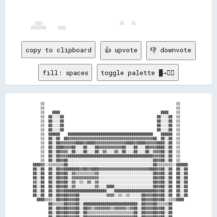
  ░░░░                                        ░░    ░░                          

copy to clipboard
👍 upvote
👎 downvote
fill: spaces
toggle palette ▓→✊🏽
      ▒▒                                                                    ▒▒    

      ▒▒                                                                    ▒▒    

      ▒▒    ████                                                    ████    ▒▒    

      ▒▒  ██░░░░██                                                ██░░░░██  ▒▒    

      ▒▒  ██░░░░██                                                ██░░░░██  ▒▒    

      ▒▒  ██░░░░██                                                ██░░░░██  ▒▒    

      ▒▒  ██░░░░██                                                ██░░░░██  ▒▒    

      ▒▒  ██████    ████████████████████████████████████████████    ██████  ▒▒    

      ▒▒  ██░░██  ██▓▓▓▓▓▓▓▓▓▓▓▓▓▓▓▓▓▓▓▓▓▓▓▓▓▓▓▓▓▓▓▓▓▓▓▓▓▓▓▓▓▓▓▓██  ██░░██  ▒▒    

      ▒▒  ██░░██▓▓▓▓▓▓▓▓████▓▓████▓▓▓▓▓▓▓▓▓▓▓▓▓▓▓▓████▓▓████▓▓▓▓▓▓████░░██  ▒▒    

      ▒▒  ██░░████▓▓▓▓██░░░░██░░░░██▓▓▓▓▓▓▓▓▓▓▓▓██░░░░██░░░░██▓▓▓▓████░░██  ▒▒    

      ▒▒  ██░░██▓▓▓▓░░██░░░░██░░░░██░░▓▓░░░░▓▓░░██░░░░██░░░░██░░▓▓▓▓██░░██  ▒▒    

      ▒▒  ██░░██▓▓▓▓████████████████████████████████████████████▓▓▓▓██░░██  ▒▒    

      ▒▒  ██░░██▓▓██░░░░░░░░░░░░░░░░░░░░░░░░░░░░░░░░░░░░░░░░░░░░██▓▓██░░██  ▒▒    

  ████▓▓░░▒▒▒▒▒▒▒▒██░░░░░░░░░░░░░░░░░░░░░░░░░░░░░░░░░░░░░░░░░░░░██▒▒▒▒▒▒▒▒░░██████

  ██░░██  ██░░██▓▓████████▓▓██▓▓████▓▓▓▓▓▓▓▓▓▓▓▓▓▓▓▓▓▓▓▓▓▓▓▓▓▓████▓▓██░░██  ██░░██

  ██░░██  ██░░██▓▓██░░▓▓▒▒▒▒▒▒▒▒▒▒▓▓░░░░░░░░░░░░░░░░░░░░░░░░░░░░██▓▓██░░██  ██░░██

  ██░░██  ██░░██▓▓██░░▓▓▓▓▓▓▓▓▓▓▓▓▓▓░░░░░░░░░░░░░░░░░░░░░░░░░░░░██▓▓██░░██  ██░░██

  ▓▓░░██  ██░░██▓▓██░░▓▓░░▒▒░░▓▓░░▓▓░░░░░░░░░░░░░░░░░░░░░░░░░░░░██▓▓██░░██  ██░░██

  ██░░██  ██░░██▓▓██░░▓▓░░░░░░░░░░▓▓░░░░████░░░░░░░░░░░░░░░░░░░░██▓▓██░░██  ██░░██

  ██░░██  ██░░██▓▓██████████████████████░░░░██████████████████████▓▓██░░██  ██░░██

  ██░░██  ██░░██▓▓██▓▓▓▓██░░░░░░░░░░░░░░▓▓▓▓░░▒▒░░▒▒░░░░░░██▓▓▓▓██▓▓██░░██  ██░░██

    ████▒▒▒▒░░██▓▓██▓▓▓▓██░░░░░░░░░░░░░░░░░░░░░░░░░░░░░░░░██▓▓▓▓██▓▓██░░▒▒▒▒████  

          ██▒▒▒▒▒▒██▓▓▓▓██░░████████████████████████████░░██▓▓▓▓██▒▒▒▒▒▒██        

          ██░░██▓▓██▓▓▓▓██░░██▓▓▒▒▓▓▓▓▓▓▓▓▒▒▓▓▓▓▓▓▒▒▓▓██░░██▓▓▓▓██▓▓██░░██        

          ██░░██▓▓██▓▓▓▓██░░██▒▒▒▒▒▒▒▒▒▒▒▒▒▒▒▒▒▒▒▒▒▒▒▒██░░██▓▓▓▓██▓▓██░░██        

          ██░░██▓▓██▓▓▓▓██░░██▓▓▓▓▓▓▓▓▓▓▓▓▓▓▓▓▓▓▓▓▓▓▓▓██░░██▓▓▓▓██▓▓██░░██        
