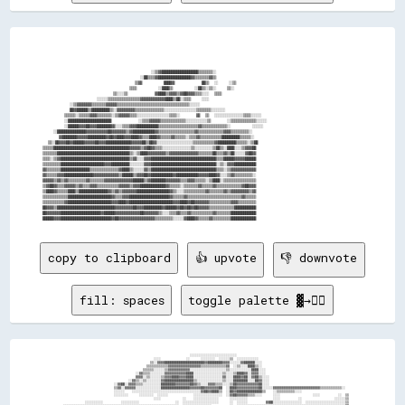
                                        ░░▒▒▓▓████████████████████▒▒▒▒▒▒▒▒░░                                          

                                    ░░██▒▒▒▒▓▓██████████████████▓▓▒▒▒▒▒▒▒▒▓▓▒▒                                        

                                  ▒▒▓▓        ████▓▓          ██▒▒  ░░    ░░▒▒                                        

                                ▒▒▒▒        ░░████▒▒        ░░██▒▒░░▒▒░░    ▒▒░░                                      

                          ▒▒░░░░▒▒          ▓▓████▒▒▓▓▓▓▒▒▓▓██▓▓▓▓▒▒▒▒░░░░  ▒▒▒▒                                      

                    ░░░░░░▒▒▒▒▒▒▒▒▒▒▒▒▒▒▒▒▒▒▓▓▓▓▓▓▓▓▓▓▓▓▓▓████▒▒██░░▒▒▒▒    ░░░░                                      

          ░░▒▒▓▓▓▓▓▓▓▓▒▒▒▒▒▒▒▒▓▓▓▓▓▓▒▒▒▒▒▒▒▒▒▒▒▒▒▒▒▒▒▒▒▒▒▒▒▒▒▒▒▒▒▒▒▒▒▒▒▒▒▒▒▒░░░░░░                                    

          ██▓▓██████▒▒██████████▒▒░░▓▓▓▓▓▓▓▓▓▓▒▒▒▒▒▒▒▒▒▒▒▒▒▒▒▒░░░░░░░░░░░░░░░░░░▒▒▒▒▒▒▒▒░░░░░░░░                      

        ▒▒▒▒▒▒░░▒▒▒▒▒▒▓▓▓▓▒▒▒▒▒▒▒▒░░▒▒▓▓▓▓▓▓▒▒▒▒░░░░░░░░░░░░░░░░░░▒▒▒▒░░      ▓▓  ▒▒  ░░░░░░░░░░░░░░░░▒▒▒▒░░░░░░      

        ░░████████████████████████          ░░▒▒▒▒▓▓▓▓▓▓▒▒▒▒▒▒▒▒▒▒▒▒▒▒░░░░░░░░░░░░▒▒      ░░▒▒▒▒▒▒▒▒▒▒▒▒▒▒░░░░░░      

        ░░██████▓▓▓▓██▓▓▓▓████████▓▓░░░░▒▒▒▒▓▓▓▓████████████▒▒▒▒▒▒▒▒▒▒▒▒▒▒▒▒▒▒▒▒▒▒▓▓▒▒▒▒▒▒▒▒▒▒▒▒▒▒░░        ░░░░░░    

    ░░████████████████▓▓▓▓▓▓▓▓▓▓▓▓██▓▓▓▓▓▓▓▓▒▒▓▓████████████▓▓▒▒▒▒▒▒▒▒▒▒▒▒▒▒▒▒▒▒▒▒▓▓▒▒▒▒▒▒▒▒▒▒▒▒▒▒▓▓▓▓▒▒▒▒▒▒▒▒▒▒░░    

      ▓▓████████▓▓▓▓▓▓██████████▓▓██▓▓████▓▓▓▓████▓▓▒▒▒▒████▓▓▒▒▒▒▒▒▓▓▒▒▒▒▒▒░░▒▒▒▒▓▓▒▒▒▒▒▒▒▒▒▒▒▒██████████▒▒▒▒▒▒░░    

  ▒▒░░██▓▓▓▓██▓▓██████▓▓▓▓▓▓██▓▓▓▓██████████████▓▓▓▓▓▓██▒▒██▓▓░░░░░░░░░░░░░░░░░░░░▒▒▒▒▒▒▒▒▒▒▒▒▓▓██████████▒▒▒▒▒▒░░▒▒██

▒▒▒▒▒▒██████████████████████████████████████████▓▓▓▓▓▓▒▒▓▓██▓▓▒▒▒▒░░░░░░░░░░░░░░░░▒▒░░░░░░░░░░▒▒██▒▒░░████░░░░▒▒▓▓▓▓██

▒▒▒▒▒▒▒▒████████████████████████████████████████▒▒░░▒▒████▓▓▓▓▓▓▓▓▓▓▒▒▓▓▓▓▓▓▓▓▓▓▓▓▓▓▓▓▒▒▒▒▒▒▒▒██▒▒▒▒▓▓▒▒██░░░░░░▓▓██▓▓

▒▒▒▒░░▒▒▓▓██████████████████████████████████████▒▒▓▓░░░░▓▓▓▓████████████████████████████████████▒▒▒▒██████▓▓▓▓▓▓██████

▒▒▒▒▒▒▒▒▒▒████████████████████████▓▓▓▓██████████░░░░░░░░▓▓▓▓████████████████████████████████████░░▒▒░░▓▓▓▓████████████

▓▓▒▒▒▒▒▒▒▒████████████████▒▒▒▒▒▒▒▒▒▒▒▒▒▒▒▒▓▓████▒▒░░░░░░▓▓▒▒████████████████████████████████████▒▒▒▒░░▒▒▓▓▓▓▓▓▓▓▓▓▓▓▓▓

▓▓▒▒▒▒▒▒▓▓▓▓████████████████▓▓▓▓▓▓▓▓▓▓▓▓▓▓▒▒██████▒▒▓▓▓▓██▓▓████████████▓▓████████████▓▓▓▓▓▓████▓▓░░░░▒▒▓▓▒▒▒▒▒▒▒▒▒▒░░

▓▓▓▓▓▓▒▒▓▓▒▒▓▓▒▒▒▒▒▒▒▒▒▒▓▓▒▒▒▒▒▒▒▒▓▓▓▓▓▓▓▓▓▓▓▓▓▓▓▓██████▒▒▓▓████████▓▓▓▓▓▓▓▓▒▒▒▒▓▓▓▓▒▒▒▒▒▒░░▒▒████░░▒▒▒▒▒▒▒▒▒▒▒▒▒▒▒▒▒▒

▒▒▓▓██▓▓▒▒▒▒▓▓▓▓▓▓▒▒▓▓▒▒▒▒▓▓▓▓▒▒▒▒▒▒▒▒▒▒▒▒▓▓▓▓▓▓▒▒▓▓▓▓██████████████▓▓▒▒▒▒▒▒░░▒▒▒▒▒▒▒▒▓▓▒▒▒▒▒▒▓▓▒▒▒▒▒▒▒▒▒▒▒▒▒▒▓▓██▓▓▓▓

▒▒████▓▓▒▒▒▒▒▒████▒▒████████████████▓▓▒▒▓▓▒▒▓▓▓▓▓▓▓▓██████████████████▓▓▒▒░░░░▒▒▒▒▒▒▒▒▒▒▒▒▓▓▒▒▒▒▒▒▒▒▓▓▒▒▓▓▓▓▓▓▓▓▓▓▒▒▓▓

▒▒▒▒▒▒▒▒▒▒▒▒▒▒████████████████████████▓▓▒▒▒▒▓▓▓▓██████████████████████▓▓▒▒▒▒▒▒▓▓▒▒▒▒▒▒▒▒▒▒▒▒▒▒▒▒▒▒▒▒▒▒▒▒▒▒▒▒▒▒▓▓▒▒▒▒▒▒

▒▒▒▒▒▒▒▒▒▒▒▒▓▓████████████████████████▓▓▓▓████▓▓████████████████████████▓▓▓▓████▓▓██▓▓▓▓▓▓▓▓▒▒▒▒▒▒▒▒▒▒▒▒▓▓▓▓▒▒▒▒▒▒▒▒▒▒

██▓▓▓▓▒▒████████████████████████████████▓▓▓▓▓▓▓▓▓▓██▓▓▓▓██████████▓▓██████▓▓██▓▓██▓▓██▓▓▓▓▓▓▒▒▒▒▒▒▒▒▒▒▒▒▒▒████████████

██▓▓▓▓▓▓▓▓██████████████████████▓▓██████▓▓▓▓▓▓▓▓▓▓▓▓▓▓██▓▓▓▓▓▓▓▓▒▒░░░░▒▒▒▒▓▓▒▒▒▒▓▓▒▒▒▒▒▒▒▒▒▒▒▒▓▓▒▒▒▒▒▒▒▒██████████████

copy to clipboard
👍 upvote
👎 downvote
fill: spaces
toggle palette ▓→✊🏽
                                                                          ░░░░░░░░░░░░░░░░░░░░░░░░░░                                                              

                                                      ░░░░              ░░      ░░░░░░░░  ░░░░░░▒▒  ░░░░░░░░░░░░                                                  

                                                    ▒▒░░▓▓▓▓██████████████████████▓▓████████▓▓▓▓░░░░░░▓▓██████░░░░                                                

                                                  ▒▒▒▒▒▒▒▒▒▒▒▒▓▓▓▓▓▓▓▓▓▓▓▓▓▓▓▓▓▓▒▒▒▒▒▒▒▒▒▒▒▒▒▒▓▓  ░░▒▒░░░░████▒▒░░                                                

                                                ▒▒▒▒▒▒░░░░░░▒▒▓▓▓▓▓▓▓▓▓▓▓▓░░░░░░░░░░░░░░░░░░░░▒▒░░░░░░░░░░░░████░░░░                                              

                                            ░░▓▓▒▒▒▒░░░░░░░░▓▓▓▓▓▓▓▓▓▓▓▓████░░░░░░░░░░░░░░░░▒▒░░░░▒▒████▓▓░░▓▓▓▓░░░░                                              

                                            ▓▓▓▓░░▒▒░░░░░░▒▒▓▓▓▓████▓▓▓▓████░░░░░░░░░░░░░░░░▓▓░░░░████▓▓██░░▓▓██▒▒░░░░                                            

                                        ░░▓▓▒▒░░▒▒░░░░░░░░▓▓████████████████▒▒░░░░░░░░░░░░░░▒▒░░░░████████░░░░██▓▓░░░░                                            

                                ░░▓▓██░░▓▓▓▓▒▒▒▒░░░░░░░░░░████████▓▓▓▓▓▓▓▓██▓▓▒▒░░░░▓▓▓▓▒▒▒▒░░░░▒▒██▓▓▓▓▓▓▓▓▓▓▓▓██░░░░                                            

                                ▒▒▓▓░░▓▓▓▓▓▓░░░░░░░░░░░░░░████████████████▓▓▓▓▓▓██▓▓▓▓▓▓▓▓██  ░░████▓▓▓▓▓▓▓▓▓▓▓▓██░░░░░░▓▓▓▓▓▓▓▓▓▓▓▓▓▓▓▓▓▓▓▓▓▓▓▓▓▓▒▒▒▒▒▒▒▒▒▒▒▒░░  

                                ░░░░░░    ░░░░░░░░░░░░░░░░░░░░░░░░░░░░░░░░░░░░░░▓▓██▓▓████▒▒  ░░██▓▓██████████████▒▒    ░░▒▒▒▒▒▒▒▒▒▒░░░░                          

                                ░░░░░░░░      ░░░░░░░░  ░░░░░░              ░░░░░░░░░░░░░░░░  ░░▓▓██▓▓▓▓▓▓▒▒▒▒░░░░      ░░░░                  ░░░░          ░░  ▒▒

                                                      ░░░░            ░░    ░░░░░░░░░░░░░░      ░░░░░░░░░░              ░░░░          ░░                  ░░░░░░▒▒

                ░░░░░░░░░░          ░░░░░░░░░░                    ░░  ░░░░░░░░░░░░░░░░░░░░      ░░  ░░░░░░          ▓▓██░░░░░░░░░░░░░░░░  ░░░░░░░░░░░░░░░░░░░░░░▒▒
