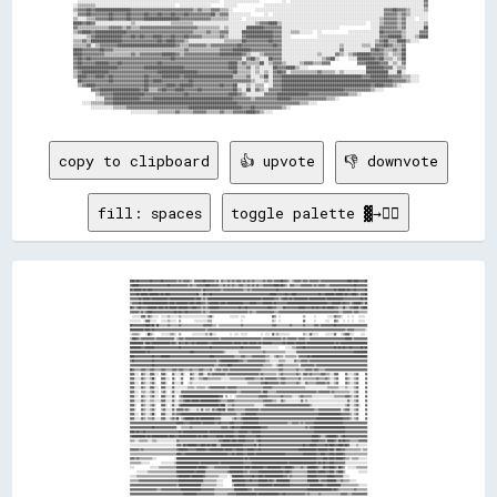
    ░░░░░░░░░░░░░░░░░░░░░░░░░░░░░░░░░░░░░░░░░░░░░░░░░░░░░░░░░░░░░░░░  ░░░░░░░░░░░░░░░░          ░░  ░░░░░░░░░░░░░░░░░░░░░░░░░░░░░░░░░░░░░░░░░░░░░░░░░░░░░░░░░░░░▓▓

  ░░▒▒▒▒▒▒▒▒░░░░░░░░░░░░░░░░░░░░░░░░░░░░░░░░░░░░  ░░░░░░░░░░░░░░      ░░░░░░            ░░░░░░░░░░░░░░░░░░░░░░░░░░░░░░░░░░░░░░░░░░░░░░░░░░░░░░░░░░░░░░░░░░░░░░░░▓▓

  ▒▒▓▓▓▓██▓▓████████████████▓▓▓▓▓▓▓▓▓▓▓▓▓▓▓▓▓▓▓▓▓▓▓▓▓▓▓▓▒▒▓▓▒▒▒▒▓▓▓▓▒▒▒▒░░          ░░░░░░░░░░░░░░░░░░░░░░░░░░░░░░░░░░░░░░░░░░░░░░░░░░░░░░░░░░▓▓▓▓██▓▓▓▓▒▒░░░░░░▒▒

  ░░▓▓▓▓██▓▓▓▓▓▓▓▓██▓▓▓▓▓▓██▓▓▓▓▓▓██▓▓▓▓██▓▓▓▓██▓▓▓▓██▓▓▓▓▓▓▓▓▓▓██▒▒▓▓▓▓░░░░░░░░░░      ░░  ░░░░░░░░░░░░░░░░░░░░░░░░░░░░░░░░░░░░░░░░░░░░░░░░░░▓▓▓▓▓▓▒▒▓▓▒▒░░░░░░░░

  ▒▒░░░░▒▒▒▒▓▓▓▓▓▓██▓▓▓▓▓▓██▓▓▓▓▓▓████████████████▓▓▓▓▓▓▓▓▓▓▓▓▓▓▒▒▒▒▒▒▒▒░░░░░░  ░░░░░░░░░░░░░░░░░░░░░░░░░░░░░░░░░░░░░░░░░░░░░░░░░░░░░░░░░░░░▒▒▓▓▓▓▓▓▒▒▓▓░░░░  ░░░░

  ████▓▓██▓▓░░░░░░░░░░░░░░░░▒▒░░░░░░░░░░░░░░░░▒▒▒▒▒▒▒▒▒▒░░░░░░░░░░░░░░░░░░░░░░░░░░░░▒▒▓▓▓▓████▒▒░░░░░░░░░░░░░░░░░░░░░░░░░░░░░░░░░░░░░░  ░░░░▒▒▓▓▓▓▓▓▒▒▓▓░░░░░░░░▒▒

  ▓▓▒▒▒▒▒▒▒▒▒▒▒▒▒▒▓▓▓▓▓▓▒▒▓▓▒▒▒▒▓▓▓▓▓▓▓▓▓▓▓▓▓▓▓▓▓▓▓▓▓▓▓▓▓▓▒▒▒▒▒▒▒▒▒▒░░▒▒░░░░░░░░████████▓▓▓▓▓▓▓▓░░░░░░░░░░░░░░░░░░░░░░░░░░              ░░░░▓▓▓▓▓▓▓▓▒▒▓▓░░░░░░░░██

  ▒▒▓▓████▓▓██████████████▓▓▓▓▓▓▓▓▓▓▓▓▓▓▓▓▓▓▓▓▓▓▓▓▓▓▓▓▓▓▒▒▒▒▒▒▓▓▒▒▒▒▓▓▓▓░░░░░░██████████████▓▓▓▓░░░░▒▒▒▒░░░░░░  ░░            ░░░░░░░░░░░░░░██▓▓▓▓▓▓▓▓▒▒░░░░░░▓▓▓▓

  ░░░░░░▒▒▓▓████████████▓▓▓▓██▓▓██▓▓▓▓████▓▓▓▓██▓▓▓▓██▓▓▓▓▓▓▒▒▒▒▒▒▒▒▓▓▒▒░░░░░░▓▓████████████▓▓▓▓░░░░            ░░░░░░░░░░░░░░░░░░░░░░░░░░░░▓▓▓▓██████▒▒░░░░▒▒████

  ▒▒▒▒▓▓▒▒██████████████▓▓▓▓▓▓▓▓▓▓▓▓▓▓▓▓██▓▓████▓▓▓▓▒▒░░░░░░░░░░░░░░░░▒▒▒▒▒▒▒▒██▓▓▓▓▓▓▓▓▓▓██▓▓▓▓░░░░░░░░░░░░░░░░░░░░░░░░░░░░░░░░░░░░░░░░░░▒▒▓▓██▒▒▒▒████▒▒░░░░    

  ▒▒▒▒▒▒▓▓░░▒▒▓▓▓▓▓▓▓▓██████████████████████████▓▓▒▒▒▒▓▓▓▓▓▓▓▓▒▒▓▓▓▓▓▓▓▓▓▓▓▓██▓▓▓▓▓▓▓▓▓▓▓▓▓▓██▓▓░░░░░░░░░░░░░░░░░░░░░░░░░░▒▒░░░░░░░░▒▒▒▒░░▓▓▓▓██▓▓▒▒▒▒▓▓          

  ████▓▓▓▓▓▓▓▓██▓▓▓▓▒▒▒▒▒▒▒▒▒▒▒▒▒▒▒▒▒▒▒▒▒▒▒▒▒▒▒▒▒▒▒▒▓▓▒▒▒▒▒▒▒▒▒▒▒▒▒▒▓▓▓▓▓▓████████▓▓▓▓▓▓▓▓▓▓▓▓▓▓░░░░░░░░░░░░░░░░░░░░░░░░░░▓▓░░░░░░░░░░░░▓▓██▓▓▒▒▒▒▓▓▒▒██          

  ████▓▓▓▓▓▓▓▓▓▓▒▒▒▒▒▒▒▒▒▒▒▒▓▓▒▒▓▓▓▓▓▓▓▓▓▓██████▓▓▒▒▓▓▓▓▓▓▓▓▓▓▓▓▓▓▓▓██████████▓▓▒▒░░░░▒▒▓▓▓▓▓▓▓▓░░░░░░░░░░░░░░░░▒▒░░░░░░▓▓▒▒░░▒▒▓▓██████▓▓▓▓▓▓▒▒░░▒▒▒▒██          

  ▓▓██▓▓██▓▓▓▓▓▓▓▓▓▓▓▓▓▓▓▓▓▓▓▓▓▓▓▓▓▓▓▓▓▓▓▓▓▓▓▓██▓▓▓▓▓▓▓▓▓▓▓▓▓▓▓▓▓▓▓▓▓▓▓▓▓▓▓▓▓▓░░▓▓██▒▒░░░░██▓▓▓▓░░░░░░░░░░░░░░░░░░▒▒▓▓██░░    ░░░░████████▓▓██▒▒▒▒░░▒▒██          

  ▓▓██▓▓▓▓▓▓██████▓▓▓▓██▓▓▓▓▓▓▓▓▓▓▓▓▓▓▓▓██▓▓▓▓▓▓▓▓▓▓▓▓▓▓▓▓▓▓▓▓▓▓▓▓▓▓▓▓▓▓████▒▒▓▓▒▒▒▒▒▒██░░▒▒▓▓▓▓▒▒░░░░░░▒▒▓▓▓▓▒▒▒▒▓▓▓▓            ▓▓▓▓██████▓▓▓▓░░▒▒░░▓▓          

  ▓▓██████████████████▓▓▓▓▓▓▓▓▓▓▓▓██████████████████▓▓▓▓▓▓▓▓▓▓▓▓▓▓▓▓▓▓▓▓████▒▒▒▒▓▓░░▒▒░░░░░░██▓▓▓▓████▒▒░░░░                          ████████▓▓▓▓░░▒▒▒▒          

  ▒▒▓▓████████████▓▓▓▓▓▓▓▓▓▓▓▓▓▓▓▓▓▓▓▓▓▓██████████████████▓▓▓▓▓▓▓▓▓▓▓▓▓▓▓▓██▒▒▒▒▒▒░░▒▒░░▒▒░░▓▓██▓▓░░▒▒▒▒▒▒▒▒▒▒▒▒▓▓▒▒▒▒▒▒░░▒▒░░░░░░░░░░██████████░░░░██░░          

  ▒▒████▓▓▓▓████▓▓██▓▓▓▓▓▓▓▓▓▓▓▓▓▓██▓▓▓▓▓▓████████▓▓██████████████████████▒▒▒▒▒▒▓▓░░░░▒▒██░░▓▓▓▓████████████████████████████████████▓▓▓▓████████▓▓▓▓▓▓▒▒▒▒░░░░    

    ██▓▓▓▓▓▓▓▓▓▓▓▓██▓▓▓▓▓▓▓▓▓▓▓▓▓▓██▓▓████▓▓▓▓▓▓▓▓▓▓▓▓██▓▓▓▓▓▓▓▓▓▓▓▓▓▓▓▓▓▓▓▓▓▓▓▓▓▓▒▒░░░░▒▒░░▓▓▓▓██████████████████████████████████████████████████▓▓▓▓▓▓▒▒░░░░    

    ▒▒▓▓████▓▓▓▓▓▓▓▓▓▓▓▓▓▓▓▓▓▓▓▓▓▓██▓▓▓▓▓▓▓▓████▓▓██████▓▓▓▓▓▓▓▓▓▓▓▓██▓▓▓▓██░░░░▒▒░░▒▒▒▒  ░░▓▓▓▓████████████████████████████████████████▓▓████▓▓▓▓▒▒░░            

          ▓▓▓▓██████████████████▓▓██▒▒▒▒▓▓██▓▓▓▓████▓▓▓▓▓▓██▓▓▓▓▓▓▓▓▓▓▓▓▓▓██▒▒░░██░░▓▓▒▒░░▓▓▓▓▓▓████████████████████████████▓▓▓▓▓▓▓▓▓▓▓▓▒▒░░░░                    

            ▒▒▓▓▓▓▓▓██████████████▓▓▓▓▓▓▓▓▓▓▓▓▓▓▓▓▓▓██▓▓▓▓▓▓▓▓▓▓▓▓▓▓▓▓▓▓████▓▓▒▒░░░░░░░░▓▓▓▓▓▓██████████████▓▓▓▓▓▓▓▓▓▓▓▓▓▓▓▓▓▓▒▒▒▒░░                              

            ░░░░▓▓▓▓████████████▓▓▓▓▓▓████████████████████████████████████▓▓▓▓▓▓▓▓▒▒▓▓▓▓▓▓▓▓▓▓██████▓▓▓▓▓▓▓▓▓▓▓▓▓▓▓▓▒▒▒▒░░                                        

      ░░░░▒▒▒▒▒▒▓▓▓▓████████████████████████████████████████████████████████▓▓▓▓▓▓▓▓▓▓▓▓▓▓▓▓▓▓▓▓▓▓▓▓▓▓▓▓▒▒▒▒░░░░                                                  

          ░░░░░░░░░░▒▒▒▒▒▒▓▓▓▓▓▓▓▓▓▓▓▓▓▓▓▓▓▓▓▓▓▓▓▓▓▓▓▓████████████████████████▓▓▓▓██▓▓▓▓▓▓▓▓▓▓▓▓▒▒░░                                                              

copy to clipboard
👍 upvote
👎 downvote
fill: spaces
toggle palette ▓→✊🏽
████▓▓██▓▓▓▓▓▓▓▓▓▓██▓▓▓▓▓▓▓▓██▓▓▓▓▓▓▓▓▓▓▓▓▒▒▓▓▒▒▓▓▓▓▓▓▒▒░░▓▓▓▓▓▓▓▓██▓▓▓▓▓▓▓▓▒▒▓▓░░▓▓▒▒▒▒▓▓▒▒▓▓▒▒▓▓▓▓▒▒▓▓▒▒▓▓▒▒▓▓▒▒▒▒▒▒▒▒▓▓▒▒▓▓▓▓▒▒▓▓▓▓▓▓██▓▓▓▓▒▒░░▒▒▓▓▓▓▓▓▒▒▓▓▓▓▒▒▓▓▓▓▓▓▓▓▒▒▓▓▓▓▓▓▓▓▓▓▓▓▓▓▓▓▓▓▓▓▓▓▓▓████▓▓████▓▓▓▓▓▓██
▓▓██████▓▓▓▓▓▓▓▓▓▓▓▓▓▓▓▓▓▓▓▓▓▓▓▓▓▓██▓▓▓▓▓▓▓▓▓▓▓▓▓▓▓▓▒▒▓▓▒▒▒▒▓▓▓▓▓▓▓▓████▓▓▓▓▓▓▓▓▒▒▒▒▓▓▒▒▓▓▒▒▓▓▒▒▒▒▓▓▓▓▒▒▒▒▓▓▒▒▓▓▒▒▓▓▒▒▒▒▓▓▓▓▓▓▓▓▓▓████▓▓██▓▓▒▒░░▓▓▓▓▒▒▒▒▒▒▓▓▓▓▓▓▓▓▓▓▒▒▓▓▒▒▓▓▓▓▓▓▒▒▒▒▓▓▓▓▓▓▓▓▓▓▓▓▓▓▓▓▓▓▓▓▓▓██▓▓▓▓▓▓▓▓▓▓
██▓▓██████▓▓██▓▓████▓▓▓▓▓▓▓▓▓▓▓▓▓▓▓▓▓▓▓▓▓▓▓▓▓▓▓▓▓▓▓▓▓▓▓▓▓▓▓▓▓▓▓▓▒▒██▓▓▓▓▓▓▓▓▓▓▓▓▓▓▒▒▓▓▓▓▓▓▓▓▓▓▓▓▓▓▓▓▓▓▒▒▒▒▓▓▒▒▓▓▓▓▓▓▓▓▓▓▓▓▓▓▓▓▓▓▓▓▓▓██▓▓▓▓▓▓▓▓▓▓▓▓▓▓▓▓▓▓▓▓▓▓▓▓▓▓▓▓▓▓▓▓▓▓▓▓▓▓▓▓▓▓▓▓▓▓▓▓▓▓██▓▓██████▓▓██▓▓▓▓██▓▓▓▓▓▓▓▓██
▓▓▓▓▓▓██▓▓██████▓▓████████▓▓██▓▓████▓▓▓▓▓▓▓▓▓▓▓▓▓▓▓▓▓▓▓▓▓▓▓▓██▒▒▒▒██▓▓▓▓██▓▓▓▓▓▓▓▓▓▓▓▓▓▓▓▓▓▓▓▓▓▓▓▓▓▓▓▓▓▓▓▓▓▓▓▓▓▓▓▓▓▓▓▓▓▓▓▓▓▓▓▓██████▓▓▓▓▓▓▓▓██▓▓▓▓████▓▓▓▓▓▓▓▓▓▓▓▓▓▓▓▓▓▓▓▓██▓▓▓▓████████▓▓██████▓▓██▓▓▓▓████▓▓▒▒▓▓▓▓██
▓▓▓▓▓▓▓▓██▓▓██████▓▓██████████████▓▓██████████████████████▓▓████▒▒▓▓▒▒████████████████████████████████████████████████▓▓██████████▓▓▓▓▒▒▓▓████▓▓██▓▓████████████▓▓██████████████▓▓██████████████▓▓▓▓▓▓▓▓▓▓▓▓▓▓▓▓██▓▓██
▒▒▓▓▓▓▓▓██▓▓██████████████████████▓▓████▓▓██████████▓▓████▓▓████▓▓▓▓▒▒▓▓████████▓▓████▓▓██████████████▓▓▓▓▓▓██████▓▓▓▓▓▓████████▓▓██▓▓▓▓▓▓▓▓▓▓████████████████████████████████████▓▓▓▓████████▓▓██▓▓▓▓▒▒▓▓██████▓▓▒▒██
██▓▓▒▒▓▓██▓▓▓▓▓▓████████▓▓████▓▓██▓▓██████▓▓████████▓▓▓▓████▓▓▓▓▒▒▓▓▒▒▓▓████████▓▓▓▓▓▓▓▓▓▓▓▓▓▓▓▓▓▓██▓▓▓▓██▓▓▓▓▓▓▓▓▓▓▓▓▓▓▓▓▓▓████▓▓▓▓▒▒▒▒▒▒██▓▓▓▓▓▓▓▓▓▓▓▓██████▓▓▓▓▓▓██▓▓██▓▓▓▓██▓▓██████▓▓▓▓▒▒▒▒██▒▒▒▒▓▓▓▓████▒▒▓▓████
▓▓▓▓▓▓▓▓▒▒▓▓▒▒▓▓████▓▓▓▓▓▓▓▓▓▓▓▓▓▓▓▓▓▓▓▓██▓▓██▓▓▓▓██▓▓▓▓▓▓▓▓▓▓▓▓▒▒▓▓▒▒▒▒▓▓▓▓▓▓▓▓▓▓▓▓▓▓▓▓▓▓▓▓▓▓▓▓▓▓▓▓▓▓▓▓▓▓▒▒▓▓▒▒▒▒▓▓▓▓▓▓▓▓▓▓▓▓▓▓▓▓▒▒▒▒▓▓▓▓▓▓▓▓▓▓▓▓▓▓▓▓▓▓▓▓▓▓▓▓▓▓▓▓▓▓▓▓▓▓▓▓▓▓▓▓▓▓▓▓▓▓▓▓▓▓▓▓▓▓▒▒▒▒▓▓▓▓▓▓▓▓▒▒▓▓▓▓▒▒▒▒▒▒▒▒
  ░░░░░░░░▓▓▓▓░░▓▓▒▒░░░░░░  ░░░░░░▒▒░░░░░░░░▒▒░░░░░░░░░░░░░░░░░░░░░░░░▒▒▓▓░░              ░░░░░░░░  ░░░░                        ▓▓▒▒  ░░                    ▒▒        ░░          ░░░░░░▓▓▒▒▒▒░░    ░░  ░░    ░░░░░░  
░░░░░░░░░░  ░░▓▓▓▓░░░░░░    ░░░░░░▒▒░░░░░░  ▒▒            ░░░░░░░░░░░░▒▒▒▒                          ░░                          ▒▒░░  ░░                    ▓▓        ░░        ░░░░    ▓▓▒▒    ░░  ░░  ░░    ░░░░░░  
██▓▓▓▓▓▓▓▓▓▓▓▓████▓▓██▒▒██▒▒▒▒▒▒▒▒▓▓▒▒▒▒▒▒▒▒▓▓▒▒▒▒▒▒▒▒▒▒▒▒▒▒▒▒▒▒▒▒▓▓▓▓▓▓▓▓▒▒▒▒░░▒▒▒▒▒▒▒▒▒▒▒▒▒▒▒▒▒▒▒▒▓▓▒▒▒▒▒▒▒▒▒▒▒▒▒▒▒▒▒▒▒▒▒▒▒▒▒▒▓▓▓▓▒▒▒▒▒▒▒▒▒▒▒▒▓▓▒▒▒▒▒▒▒▒▒▒▓▓▒▒▒▒▒▒▒▒▓▓▓▓▒▒▓▓▓▓▓▓▓▓▓▓▓▓██▓▓▓▓▓▓▓▓▓▓▓▓▓▓▓▓▓▓▓▓▓▓▓▓▓▓▓▓
████████████▓▓████▓▓██▓▓▓▓▓▓▓▓▓▓▓▓▓▓▓▓▓▓▓▓▓▓▓▓▓▓▓▓▓▓▓▓▓▓▓▓▓▓▓▓▓▓▓▓▓▓▒▒▓▓▓▓▓▓▓▓▓▓▓▓▓▓▓▓▓▓▓▓▓▓▓▓▓▓▓▓▓▓▓▓▓▓▓▓▓▓▓▓▓▓▓▓▓▓▓▓▓▓▓▓▓▓▓▓▓▓▓▓▓▓▓▓▓▓▓▓▓▓▓▓▓▓▓▓▓▓▓▓▓▓▓▓▓▓▓▓▓▓▓▓▓▓▓▓▓▓▓▓▓▓▓▓▓▓▓▓▓▓▓▓▓▓▓▓▓▓▓▓▓▓▓▓▒▒▓▓▓▓▓▓▒▒▒▒▒▒▒▒▒▒░░
░░▒▒▒▒▒▒░░    ░░██▒▒░░      ░░░░░░░░▒▒▒▒░░  ▒▒          ░░░░░░░░░░░░▒▒░░▓▓░░░░            ░░  ░░░░  ░░░░░░            ░░  ░░░░  ▓▓░░▒▒░░░░░░░░░░            ▒▒░░░░▓▓░░░░░░      ░░░░░░░░▓▓    ░░▒▒▓▓▓▓░░░░      ░░░░  
▒▒████▓▓▒▒▓▓▓▓▓▓▓▓▓▓▓▓▒▒▓▓▓▓▓▓▓▓▓▓▓▓▓▓▓▓░░▒▒▓▓▓▓▒▒▓▓▓▓▓▓▓▓▓▓▓▓▓▓▓▓▓▓▓▓▓▓▓▓▓▓▓▓▓▓▒▒▓▓▓▓▓▓▓▓▓▓▓▓▓▓▓▓▓▓▓▓▓▓▓▓▓▓▓▓▓▓▓▓▓▓▓▓▒▒▓▓▓▓▓▓▓▓▓▓▓▓▓▓▓▓▒▒▓▓▒▒▓▓▓▓▓▓▓▓▒▒▓▓▓▓▓▓▒▒▒▒▓▓▓▓▓▓▓▓▓▓▓▓▓▓▓▓▓▓▓▓▓▓▓▓▓▓▓▓▓▓▓▓██████▒▒▓▓▓▓▓▓▓▓▓▓▓▓
████████████▒▒████▓▓████████████████▓▓██▓▓▒▒██▓▓▓▓██▓▓▓▓██▓▓██████████▓▓▓▓██████████████████▓▓██████▓▓████▓▓██████▓▓██▓▓████████▓▓▓▓▓▓▓▓▓▓██▓▓██████▓▓████████▓▓████████████████████████▓▓██▓▓████████████████████████
██████████▓▓▓▓████████▓▓▓▓▓▓▓▓▓▓▓▓▓▓▓▓▓▓▓▓▓▓██▓▓▓▓▓▓▓▓▓▓▓▓▓▓▓▓▓▓▓▓▓▓▓▓▓▓██▓▓▓▓▓▓▓▓▓▓▓▓▓▓▓▓▓▓▓▓▓▓▓▓▓▓██▓▓▓▓▓▓▓▓▓▓▓▓▓▓▓▓░░░░░░░░░░░░░░░░      ░░░░░░▒▒▒▒▓▓▓▓▓▓██▓▓▓▓▓▓▓▓▓▓▓▓▓▓▓▓▓▓▓▓▓▓▓▓▓▓██▓▓██▓▓██▓▓▓▓██▓▓▓▓▓▓▓▓██▓▓██
██████████████▓▓██▓▓▓▓▓▓▓▓▓▓▓▓▓▓▓▓▓▓▓▓▓▓▓▓▓▓▓▓▓▓▓▓▓▓▓▓████▓▓▓▓▓▓▓▓▓▓▓▓▓▓▓▓▓▓▓▓▓▓▓▓▓▓▒▒░░░░░░░░░░░░▒▒▒▒▒▒▒▒▒▒▒▒▒▒▒▒▒▒▒▒▒▒▓▓▒▒▒▒▒▒▒▒▒▒▒▒▒▒▒▒▒▒░░░░░░░░░░▓▓▓▓▓▓▓▓▓▓▓▓▓▓▓▓▓▓▓▓▓▓▓▓▓▓▓▓▓▓▓▓▓▓▓▓▓▓▓▓▓▓▓▓▓▓▓▓▓▓▓▓████████████
████▓▓▓▓▓▓▓▓▓▓▓▓▓▓▓▓██▓▓▓▓▓▓████████▓▓▓▓▓▓▓▓▓▓▓▓▓▓▓▓▓▓▓▓▓▓▓▓▓▓▓▓▓▓▓▓▓▓▓▓████▓▓▓▓▓▓▓▓▓▓▓▓▓▓▓▓▓▓▒▒▒▒▒▒▓▓▓▓▒▒▒▒▒▒▓▓▓▓▓▓▓▓▓▓▓▓▒▒▒▒░░░░▒▒▓▓▒▒▒▒░░▒▒▒▒▒▒▒▒▒▒░░▓▓▓▓▓▓▓▓██▓▓██████████████████████████████████████████████████
▓▓██▓▓▓▓▓▓▓▓▓▓▓▓▓▓▓▓██▓▓▓▓▓▓▓▓▓▓▓▓▓▓▓▓▓▓▓▓▓▓▓▓▓▓▓▓▓▓▓▓▓▓▓▓▓▓▓▓▓▓▓▓▓▓▓▓▓▓▓▓▓▓▓▓▒▒▓▓████████████████▓▓▓▓▒▒▒▒▓▓▓▓▓▓▓▓▓▓▓▓▓▓▓▓▒▒▒▒░░░░░░░░▒▒▒▒▒▒░░░░░░░░▓▓▒▒▒▒▓▓▓▓▓▓▒▒▓▓▓▓▓▓▓▓▓▓▓▓▓▓▓▓▓▓▓▓▓▓▓▓▓▓▓▓▓▓▓▓▓▓▓▓▓▓▓▓▓▓▓▓▓▓▓▓▓▓▓▓
▓▓▓▓▓▓▓▓▓▓▓▓▓▓▓▓▓▓▓▓██▓▓▓▓▓▓▓▓▓▓▓▓▓▓▓▓▓▓▓▓▓▓▓▓▓▓▓▓▓▓▓▓▓▓▓▓▓▓▓▓▓▓▓▓▓▓▓▓▓▓▓▓▓▓▒▒▒▒▓▓▓▓▓▓▓▓████▓▓▓▓▓▓▓▓▓▓▓▓▓▓▓▓▓▓▓▓▓▓▓▓▓▓▓▓▒▒▒▒▒▒▒▒░░░░▒▒▓▓▓▓▒▒▒▒▒▒▒▒▒▒▒▒▒▒░░▓▓▓▓▓▓▓▓▓▓▓▓▒▒▓▓▓▓▓▓▓▓▓▓▓▓▓▓▓▓▓▓▓▓▓▓▓▓▓▓▓▓▓▓▓▓▓▓▓▓▓▓▓▓▓▓▓▓▓▓
██▓▓▒▒▒▒▒▒▓▓▓▓▒▒▒▒▓▓▓▓▒▒▒▒▒▒▓▓▓▓▒▒▒▒▒▒▓▓▓▓▒▒▓▓▓▓▒▒▒▒▒▒▓▓▒▒▒▒▒▒▓▓▓▓▒▒▒▒▒▒▓▓░░▒▒▓▓▓▓▒▒▓▓▓▓▒▒▓▓▓▓▓▓▓▓▓▓▓▓▓▓▓▓▓▓▓▓▓▓▓▓▓▓▓▓▒▒▒▒▒▒▒▒▒▒▒▒▒▒▒▒▓▓▓▓▒▒▒▒▒▒▒▒▒▒▒▒▓▓▒▒▒▒▒▒▓▓▓▓▓▓▒▒▓▓▓▓▒▒▒▒▒▒▓▓▓▓▓▓▓▓▓▓▓▓▓▓▓▓▓▓▓▓▓▓▓▓▓▓▓▓▓▓▓▓▓▓▓▓▓▓
▓▓▓▓░░░░  ▓▓▒▒░░░░▓▓▓▓░░░░  ▓▓▓▓░░    ▓▓░░░░░░▓▓░░    ▓▓▒▒░░░░▓▓▓▓░░░░▓▓▒▒▓▓▓▓▓▓▓▓▓▓▓▓▒▒▓▓▓▓▓▓▓▓▓▓▓▓▓▓▓▓▓▓▓▓▓▓▓▓▓▓▓▓▒▒▓▓▒▒▒▒▒▒▒▒▒▒▒▒░░▒▒▓▓▒▒▒▒▒▒▒▒▒▒▒▒▓▓▒▒░░▓▓▓▓▒▒▓▓▒▒▒▒▒▒▒▒▓▓▓▓▒▒▒▒░░░░▓▓▓▓      ▓▓░░░░░░▒▒▓▓      ▓▓
▓▓▓▓░░░░░░▓▓▒▒░░░░▒▒██░░    ▓▓▓▓░░░░  ▓▓░░  ░░▓▓      ▓▓▒▒░░░░▒▒▒▒▓▓▓▓▒▒▒▒▒▒▒▒▒▒▒▒░░░░░░░░▒▒▒▒▒▒▒▒▒▒▒▒▒▒▓▓▓▓▓▓▓▓▒▒▒▒▒▒▓▓▒▒▓▓▓▓▓▓▓▓▓▓▒▒▒▒▓▓▓▓▒▒▒▒▒▒▒▒▒▒▒▒▓▓░░▒▒▒▒▒▒▒▒▒▒▒▒▓▓▒▒▒▒▒▒▓▓▒▒░░░░▒▒▓▓      ▓▓▒▒░░░░▒▒▓▓      ▓▓
▓▓▓▓░░░░  ▓▓▒▒░░░░▒▒▓▓░░    ▓▓▓▓░░    ▓▓░░░░░░▓▓    ░░▒▒░░░░░░░░░░░░░░░░░░░░░░░░░░░░░░░░░░░░░░░░░░░░░░░░░░▒▒▒▒▒▒▒▒▒▒▒▒▓▓▓▓██▓▓▓▓▓▓▓▓▓▓▒▒▓▓▓▓▒▒▒▒▒▒▒▒▒▒▓▓▒▒░░░░▓▓▒▒▒▒▒▒▒▒▓▓▓▓▓▓▓▓▒▒▓▓░░░░▒▒▓▓      ▓▓▒▒░░░░▒▒▓▓      ▓▓
▓▓▓▓░░░░░░▓▓▒▒░░░░▓▓▓▓░░░░  ▓▓▓▓░░░░░░▓▓░░░░░░░░░░░░▒▒▒▒▒▒░░▒▒▒▒▒▒▒▒░░▒▒▓▓▓▓▓▓▓▓▓▓▓▓▓▓▒▒▓▓▓▓▓▓▓▓▒▒▒▒▒▒▒▒▒▒▒▒▒▒▒▒▒▒▒▒▒▒▒▒▓▓▓▓▓▓▓▓▒▒▒▒▒▒▒▒▒▒▒▒▒▒▒▒▒▒▒▒▒▒▒▒▒▒▒▒▒▒░░░░░░░░░░░░░░░░░░░░▒▒▒▒▒▒▒▒▒▒░░░░░░▒▒░░░░░░▒▒▓▓      ▓▓
▓▓▓▓░░░░  ▒▒▒▒░░░░▒▒▓▓░░░░  ▒▒▓▓░░  ░░▓▓░░░░░░▓▓▓▓▓▓▓▓▓▓▓▓▓▓▓▓▓▓▓▓▓▓▓▓▓▓▓▓▓▓▓▓▓▓▓▓▓▓▓▓▓▓▓▓▓▓▓▓▓▓▒▒▒▒▓▓▓▓▓▓▓▓▓▓▓▓▓▓▓▓▓▓▒▒████▒▒▒▒▒▒▒▒▓▓▓▓▓▓▓▓▓▓▓▓▓▓▓▓▓▓▓▓▓▓▓▓▓▓▓▓▓▓▓▓▓▓▓▓▒▒▓▓▓▓▓▓▓▓▓▓▒▒▓▓▒▒▒▒▒▒▒▒▒▒▒▒▒▒░░░░▒▒▓▓      ▓▓
▓▓▓▓░░░░  ▓▓▒▒░░░░▒▒▓▓░░░░  ▓▓▓▓░░░░░░▓▓░░  ▒▒▓▓████████████████████████████████▓▓▓▓  ▒▒  ░░  ░░▒▒▒▒▒▒▒▒▒▒▒▒▒▒▒▒▒▒▒▒▓▓▓▓▓▓▓▓▒▒▒▒▒▒▒▒▒▒▒▒▓▓▒▒▒▒▒▒▒▒░░░░░░▒▒▓▓▒▒▒▒▒▒▒▒░░░░░░░░░░░░░░░░░░░░▒▒▒▒▒▒▒▒▒▒▓▓▓▓▒▒░░▒▒▓▓      ▓▓
▓▓▓▓░░░░░░▓▓▒▒░░░░▒▒▒▒░░░░░░▓▓▓▓░░░░░░▓▓░░░░▒▒▒▒▓▓████▓▓██████▓▓████████████████▓▓▒▒▒▒▒▒▓▓▓▓▓▓▒▒▒▒▒▒▒▒▒▒▒▒▒▒▒▒▒▒▒▒▒▒▒▒▒▒▓▓▓▓▓▓▓▓▒▒▒▒░░░░▓▓▒▒░░░░░░░░░░░░░░▓▓░░▒▒░░░░░░░░░░░░░░░░░░░░░░░░░░░░░░░░░░░░▓▓░░░░▒▒▓▓      ▓▓
▓▓▓▓░░    ▓▓▒▒░░░░▒▒▓▓░░    ▓▓▓▓░░  ░░▓▓░░░░▓▓██████████████████████████████████▓▓████░░▒▒▒▒▓▓▒▒▒▒▒▒▒▒▒▒▒▒▒▒▒▒▒▒░░░░░░░░▒▒▓▓▓▓▓▓▓▓▓▓▓▓▓▓▓▓▓▓▓▓▓▓▓▓▓▓▓▓▓▓▓▓▓▓▓▓▓▓▓▓▒▒░░░░░░░░░░░░░░░░░░░░░░░░░░░░░░▒▒▓▓░░░░▒▒▓▓░░    ▓▓
▓▓▓▓░░    ▓▓▒▒░░░░▒▒▓▓░░    ▒▒▓▓░░░░░░▓▓░░▓▓▓▓▓▓▒▒▓▓▒▒░░░░░░▒▒░░▓▓░░▒▒▒▒░░▓▓▒▒▓▓██▓▓██░░▓▓▓▓▓▓▒▒▒▒▒▒▒▒▒▒▓▓▓▓▓▓▓▓▓▓▓▓▒▒▓▓▓▓▓▓▓▓▓▓▓▓▓▓▓▓▓▓▓▓▓▓▓▓▓▓▓▓▓▓▓▓▓▓▓▓▓▓▓▓▓▓▓▓▓▓▓▓▒▒▒▒▓▓▓▓▓▓▓▓▓▓▓▓▓▓▓▓▓▓▓▓░░▒▒▓▓▓▓░░░░▒▒▓▓      ▓▓
▓▓▓▓░░░░  ▓▓▒▒░░░░▒▒██░░    ▓▓▓▓░░░░░░▓▓▒▒▓▓▓▓████████████████████████████████████▓▓▓▓▓▓▓▓▓▓▓▓▓▓▒▒▒▒▓▓▓▓██████████▓▓▓▓▓▓▓▓▓▓▓▓▓▓▓▓▓▓▓▓▓▓▓▓▓▓▓▓▓▓▓▓▓▓▓▓▓▓▓▓▓▓▓▓▓▓▓▓▓▓▓▓▓▓▓▓████████████████████▓▓▓▓▓▓▓▓▒▒░░▒▒▓▓      ▓▓
▓▓▓▓░░░░░░▓▓▒▒░░▒▒▒▒▓▓░░░░░░▓▓▓▓░░░░▒▒▓▓▒▒██░░▒▒▓▓████████▓▓██▓▓████████████▓▓▓▓▓▓░░░░░░░░░░▒▒▓▓▒▒▒▒▓▓██████████████▓▓▓▓▓▓▓▓▓▓▓▓▓▓▓▓▓▓▓▓▓▓▓▓▓▓▓▓▓▓▓▓▓▓▓▓▓▓▓▓▓▓▓▓▓▓▓▓▓▓▓▓████████████████████████▓▓▓▓▓▓▒▒░░▒▒▓▓      ▓▓
▓▓▓▓▓▓▓▓▓▓▓▓▓▓▓▓▓▓▓▓▓▓▓▓▓▓▓▓▓▓▓▓▓▓▓▓▓▓▓▓▓▓██████▓▓▓▓▓▓██████████▓▓██████████▓▓▓▓██▓▓▓▓▓▓▓▓████▓▓▓▓▓▓▓▓██████████████▓▓▓▓▓▓▓▓▓▓▓▓▓▓▓▓▓▓▓▓▓▓▓▓▓▓▒▒▒▒▓▓▓▓▓▓▒▒▓▓▒▒▓▓▓▓▓▓▓▓██████████████████████████▓▓▓▓▓▓▓▓▓▓▓▓▓▓▓▓▓▓▓▓▓▓
▓▓▓▓▓▓▓▓▓▓▓▓▓▓▓▓▓▓▓▓██▓▓▓▓▓▓▓▓▓▓▓▓▓▓▓▓▓▓▓▓░░░░▒▒▒▒▒▒▒▒▓▓▒▒▒▒▒▒▒▒▒▒▒▒▒▒▒▒▒▒▒▒▒▒▒▒▒▒▓▓▓▓▓▓▒▒▓▓██▓▓▓▓▓▓██████████████████▓▓▓▓▓▓▒▒▒▒▒▒▒▒▒▒▒▒▒▒▒▒▒▒▒▒▒▒▒▒▒▒▒▒▒▒▒▒▒▒▓▓▒▒▓▓▓▓████████████████████████████▓▓▓▓▓▓▓▓▓▓▓▓▓▓▓▓▓▓▓▓
████▓▓██▓▓▓▓██▓▓▓▓▓▓▓▓▓▓▓▓▓▓▓▓▓▓▓▓▓▓▓▓▓▓▓▓▓▓██▓▓██████████████████████▓▓██████████████████████▓▓▓▓████████▓▓▓▓████████▓▓▓▓▓▓▓▓▓▓▓▓▓▓▓▓▓▓▓▓▓▓▓▓▓▓▓▓▓▓▓▓▓▓▓▓▓▓▓▓▓▓▓▓▓▓▓▓████████████████████████████▓▓▓▓▓▓▓▓▓▓▓▓▓▓▓▓▓▓▓▓
▓▓████████████▓▓██▓▓██████████████▓▓████▓▓▓▓████████████████▓▓██▓▓████▓▓▓▓▓▓▓▓██████▓▓████████▓▓▓▓██████▓▓▓▓▓▓▓▓▓▓████▓▓▓▓▓▓▓▓▓▓▓▓▓▓▓▓▓▓▓▓▓▓▓▓▓▓▓▓▓▓▓▓▓▓▓▓▓▓▓▓▓▓▓▓▓▓██████▓▓▒▒▒▒▓▓████████▓▓▒▒▓▓██▓▓▓▓▓▓▓▓▓▓▓▓▓▓▓▓▓▓▓▓
▒▒▒▒░░░░▒▒▒▒▒▒▒▒░░░░▒▒▒▒░░░░░░░░░░░░░░░░░░▓▓▒▒▒▒▒▒▒▒▒▒▒▒▒▒▒▒▒▒▒▒▒▒▒▒▒▒▒▒▒▒▒▒▒▒▒▒▓▓▓▓██████▓▓████▓▓██████▓▓▓▓▓▓▓▓▒▒▓▓██▓▓▓▓▓▓▓▓▓▓▓▓▓▓▓▓▓▓▓▓▓▓▓▓▓▓▓▓▓▓▓▓▓▓▓▓▓▓▓▓▓▓▓▓▓▓██████▓▓▓▓▓▓▒▒██████▓▓▒▒██▓▓██▓▓▓▓▒▒▒▒▒▒▒▒▓▓▓▓▓▓▓▓
░░░░░░░░░░░░░░░░░░░░░░░░░░░░░░░░░░░░░░░░░░▓▓▓▓▒▒██▓▓████████▓▓▓▓████▓▓██▓▓████▒▒▒▒████████████████████▓▓▓▓▓▓▓▓▓▓██▒▒██▓▓▓▓▓▓▓▓▓▓▓▓▓▓▓▓▓▓▓▓▓▓▓▓▓▓▓▓▓▓▓▓▓▓▓▓▓▓██▓▓▓▓██████▓▓▓▓▓▓▓▓██▓▓████▓▓▓▓████▓▓██▓▓░░░░░░▒▒░░░░░░░░
▓▓▓▓▓▓▓▓▒▒▓▓▒▒▒▒▒▒▒▒▒▒▒▒▒▒▒▒▒▒▒▒▒▒▒▒▒▒▒▒▒▒▓▓████████▓▓▓▓▓▓▓▓████████▓▓▓▓████████████▓▓██████▓▓▓▓██████▓▓▓▓██████▓▓▓▓██▓▓▓▓▓▓▓▓▓▓▓▓▓▓▓▓▓▓▓▓▓▓▓▓▓▓▓▓▓▓▓▓▓▓████████████████▓▓████████▓▓████▒▒████▓▓▓▓▒▒▒▒▒▒▒▒▒▒▒▒▒▒░░▒▒▒▒
▒▒▒▒▒▒▒▒▒▒▒▒▒▒▒▒▒▒▒▒▒▒▒▒▒▒▒▒▒▒▒▒▒▒▒▒▒▒▒▒▒▒████▓▓▓▓██████████████████████████████████████▓▓▓▓██▓▓██████▓▓▓▓██████▓▓██████████████████████████▓▓▓▓▓▓▓▓▓▓▓▓▓▓▓▓████████████▓▓▓▓████▓▓▓▓████▓▓██████▓▓▒▒▒▒▒▒▒▒▒▒▒▒▒▒▒▒▒▒▒▒
▓▓▓▓▒▒▓▓▒▒▒▒▒▒▒▒▒▒▒▒░░░░                ░░████████████████████████████████████████████████████████████▓▓██▓▓████████████████████████████████████████████████████████████▓▓▓▓▓▓████▓▓████▓▓██████▓▓▒▒▒▒░░▒▒▒▒▒▒░░░░░░░░
▒▒▒▒▒▒▒▒▒▒░░░░░░░░          ░░░░░░░░░░░░▒▒████████████████████▓▓████████████████▓▓████████████████████▓▓▓▓▓▓▓▓████████████████████████████████▓▓████████████████████████▓▓██▓▓██▓▓▓▓████▓▓▓▓▓▓▓▓▓▓░░░░░░░░░░░░░░░░░░░░
░░░░              ░░░░░░░░▒▒▒▒▒▒▒▒▒▒▒▒▒▒▒▒██████████████████▓▓██████▓▓▒▒▒▒▒▒▓▓▓▓▓▓▓▓▓▓▓▓▓▓████████████▓▓████▓▓██████████▓▓▓▓████████████▓▓▓▓██████▓▓▒▒▒▒▒▒▓▓▒▒▒▒████████▓▓▒▒▒▒██▓▓▓▓████▓▓▒▒██▓▓▒▒  ░░░░░░░░▒▒▒▒▒▒▒▒▒▒
      ░░░░░░░░░░▒▒▒▒▒▒▒▒▒▒▒▒▒▒▒▒▒▒▒▒▒▒▒▒▒▒████████████████▓▓████████▒▒▒▒▒▒▒▒▒▒▒▒▒▒▒▒▒▒▒▒▓▓████████████▓▓▓▓▒▒▓▓▓▓▓▓▓▓██████████████████████▓▓████▓▓▒▒▒▒▒▒▒▒▒▒▒▒▒▒████████▓▓██████▓▓▓▓████▒▒▓▓████▒▒            ░░░░░░░░
░░░░░░▒▒▒▒▒▒▒▒▒▒▒▒▒▒▒▒▒▒▒▒▒▒▒▒▒▒▒▒▒▒▒▒▒▒▒▒▓▓██████████▓▓██████████▓▓▒▒▒▒▒▒▒▒▒▒▒▒░░░░░░░░  ░░██████████▓▓▓▓▓▓▓▓██▓▓▓▓████▓▓████████████████▓▓▓▓▒▒▓▓▒▒▒▒▒▒▒▒▒▒▒▒▒▒████████▓▓▓▓▓▓▓▓▓▓██████▓▓▓▓▓▓▓▓░░░░░░                
▒▒▒▒▒▒▒▒▓▓▓▓▓▓▓▓▓▓▓▓▓▓▓▓▓▓▓▓▓▓▓▓▓▓▓▓▓▓▓▓▓▓▓▓██████████████████████▒▒▒▒▒▒▒▒▒▒▒▒░░░░░░        ████████████▓▓▓▓██▓▓▓▓▓▓████████▓▓██▓▓▒▒████████████▒▒▒▒▒▒▒▒▒▒▒▒▒▒▒▒██████████▒▒▓▓▓▓▓▓████████▒▒▒▒▓▓▒▒▒▒▒▒░░░░░░          
▓▓▓▓▓▓▓▓▓▓▓▓▓▓▓▓▓▓▓▓▓▓▓▓▓▓▓▓▓▓▓▓▓▓▓▓▓▓▓▓▓▓▒▒████████████████████▒▒▒▒▒▒▒▒▒▒▒▒▒▒░░░░░░        ▒▒██████████▓▓▓▓▓▓