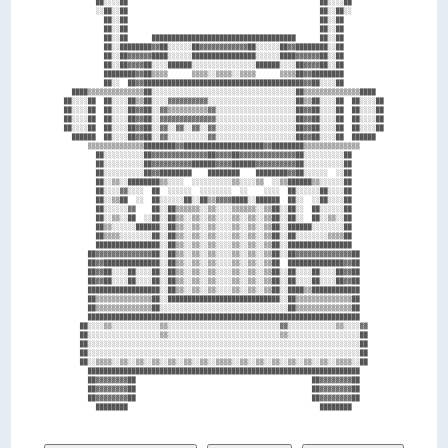
        ██░░░░██                                                ██░░░░██        

        ░░██░░██                                                ██░░██░░        

          ██░░██                                                ██░░██          

          ██░░██                                                ██░░██          

          ██░░██      ████████████████████████████████████      ██░░██          

          ██░░████████▓▓██░░░░░░██▓▓▓▓▓▓▓▓▓▓▓▓██░░░░░░██▓▓████████░░██          

          ██░░██▓▓▓▓▓▓████░░░░░░████████████████░░░░░░████▓▓▓▓▓▓██░░██          

          ██░░██▓▓▓▓██░░░░██████░░░░░░░░░░░░░░░░██████░░░░██▓▓▓▓██░░██          

          ████████▓▓██▒▒▒▒      ▒▒▒▒░░▒▒▒▒░░▒▒▒▒      ▒▒▒▒██▓▓████████          

          ██░░  ██▓▓████████████████████████████████████████▓▓██░░░░██          

  ████▒▒▒▒▒▒▒▒▒▒▒▒▒▒██░░░░░░░░░░░░░░░░░░░░░░░░░░░░░░░░░░░░██▒▒▒▒▒▒▒▒▒▒▒▒▒▒████  

██░░░░██  ██░░░░██▒▒██░░░░▓▓▓▓▓▓▓▓▓▓░░░░░░░░░░░░░░░░░░░░░░██▒▒██░░░░██  ██░░░░██

██░░░░██  ██░░░░██▓▓██░░▓▓▒▒▒▒▒▒▒▒▒▒▓▓░░░░░░░░░░░░░░░░░░░░██▓▓██░░░░██  ██░░░░██

██░░░░██  ██░░░░██▓▓██░░▓▓▓▓▓▓▓▓▓▓▓▓▓▓░░░░░░░░░░░░░░░░░░░░██▓▓██░░░░██  ██░░░░██

██░░░░██  ██░░░░██▓▓██░░▓▓░░▓▓░░▓▓░░▓▓░░░░░░░░░░░░░░░░░░░░██▓▓██░░░░██  ██░░░░██

  ██████  ██░░░░██▓▓██░░▓▓░░░░░░░░░░▓▓░░░░░░░░░░░░░░░░░░░░██▓▓██░░░░██  ██████  

      ▒▒▒▒▒▒▒▒▒▒▒▒▒▒████████▓▓████████████████████▓▓████████▒▒▒▒▒▒▒▒▒▒▒▒▒▒      

        ██░░░░░░░░░░██▓▓▓▓▓▓▓▓▓▓▓▓▓▓██▓▓▓▓██▓▓▓▓▓▓▓▓▓▓▓▓▓▓██░░░░░░░░░░██        

        ██░░░░░░░░░░██▓▓▓▓▓▓▓▓▓▓██████▓▓▓▓██████▓▓▓▓▓▓▓▓▓▓██░░░░░░░░░░██        

        ██░░░░░░░░░░██▓▓████████    ████████    ████████▓▓██░░░░░░  ░░██        

        ██░░▒▒░░████████▒▒░░░░  ░░░░░░░░░░▒▒░░░░▒▒  ░░▒▒██████▒▒░░░░░░██        

        ██░░░░▓▓░░░░  ██  ░░░░░░  ░░░░░░░░  ░░    ░░░░  ██░░░░░░██░░░░██        

        ██░░▒▒██  ░░  ██░░░░░░██░░██▒▒▓▓▓▓████░░██████  ██░░  ░░██░░░░██        

        ██░░░░░░▓▓    ██░░██▒▒▒▒▒▒░░▒▒░░░░▒▒▒▒▒▒░░▒▒██░░██░░  ██░░░░░░██        

        ██░░▒▒░░██  ░░██░░██▒▒░░▒▒░░▒▒░░░░▒▒░░▒▒░░▒▒██░░██░░  ██░░▒▒░░██        

        ██▒▒░░░░░░██████░░██▒▒░░▒▒░░▒▒░░░░▒▒░░▒▒░░▒▒██░░██████░░░░░░░░██        

        ██▒▒▒▒░░░░░░░░██░░██▒▒░░▒▒░░▒▒░░░░▒▒░░▒▒░░▒▒██░░██░░░░░░░░▒▒▒▒██        

        ████████████████░░██▒▒░░▒▒░░▒▒░░░░▒▒░░▒▒░░▒▒██░░████████████████        

      ██▓▓▓▓▓▓▓▓▓▓▓▓▓▓██░░██▒▒░░▒▒░░▒▒░░░░▒▒░░▒▒░░▒▒██░░██▓▓▓▓▓▓▓▓▓▓▓▓▓▓██      

      ██▓▓██████████████░░██▒▒░░▒▒░░▒▒░░░░▒▒░░▒▒░░▒▒██  ██████████████▓▓██      

      ██▓▓██░░░░██░░░░██░░██▒▒░░▒▒░░▒▒░░░░▒▒░░▒▒░░▒▒██░░██░░░░██░░░░██▓▓██      

      ██▓▓██░░░░██░░░░██░░██▒▒░░▒▒░░▒▒░░░░▒▒░░▒▒░░▒▒██░░██░░░░██░░░░██▓▓██      

      ██████████████████░░██▒▒░░▒▒░░▒▒░░░░▒▒░░▒▒░░▒▒██░░████▒▒████████████      

      ██▒▒▒▒▒▒▒▒▒▒▒▒▒▒██░░████████████████████████████░░██▒▒▒▒▒▒▒▒▒▒▒▒▒▒██      

      ██▒▒▒▒▒▒▒▒▒▒▒▒▒▒██░░░░░░░░░░░░░░░░░░░░░░░░░░░░░░░░██▒▒▒▒▒▒▒▒▒▒▒▒▒▒██      

      ████████████████████████████████████████████████████████████████████      

    ██░░░░▒▒░░░░░░░░░░░░▒▒░░░░░░░░░░░░░░░░░░░░░░░░░░░░▓▓░░░░░░░░░░░░▒▒░░░░▓▓    

    ██░░░░░░░░░░░░░░░░░░▒▒░░░░░░░░░░░░░░░░░░░░░░░░░░░░▒▒░░░░░░░░░░░░░░░░░░██    

    ██░░░░░░░░░░░░░░░░░░░░░░░░░░░░░░░░░░░░░░░░░░░░░░░░░░░░░░░░░░░░░░░░░░░░██    

    ██░░░░░░░░░░░░░░░░░░░░░░░░░░░░░░░░░░░░░░░░░░░░░░░░░░░░░░░░░░░░░░░░░░░░██    

    ██░░▒▒▒▒░░▒▒░░▒▒░░▒▒░░▒▒░░▒▒░░▒▒░░▒▒▒▒░░▒▒░░▒▒░░▒▒░░▒▒░░▒▒░░▒▒░░▒▒▒▒░░██    

      ████████████████████████████████████████████████████████████████████      

      ██▓▓▓▓▓▓▓▓██                                            ██▓▓▓▓▓▓▓▓██      

      ██▓▓▓▓▓▓▓▓██                                            ██▓▓▓▓▓▓▓▓██      

      ██▓▓▓▓▓▓▓▓██                                            ██▓▓▓▓▓▓▓▓██      

        ████████                                                ████████        
