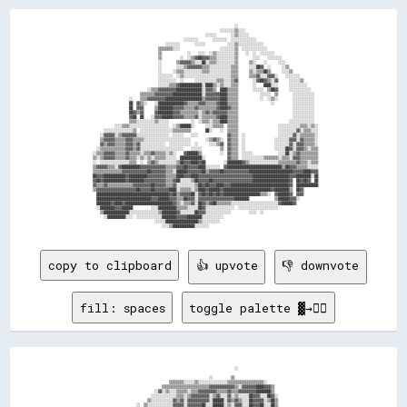
                                                                                ░░                                            

                                                                        ░░░░░░░░▒▒░░░░                                        

                                                                ░░░░░░        ░░▒▒░░░░░░                                      

                                                    ░░░░░░░░        ░░░░░░░░  ░░░░░░░░░░░░░░                                  

                                          ░░░░░░░░        ░░░░░░            ░░░░▒▒░░░░░░░░░░░░░░                              

                                      ▒▒▒▒▒▒▒▒░░░░                      ░░░░░░░░▒▒  ░░░░░░░░░░░░░░                            

                                      ▒▒              ░░    ░░░░  ░░▒▒░░░░░░░░░░▒▒    ░░  ░░  ░░░░░░░░                        

                                      ▒▒          ░░  ░░▒▒▓▓██▓▓▓▓▒▒▒▒░░░░░░░░░░▒▒        ░░░░    ░░░░░░░░                    

                                      ░░        ▒▒▓▓▓▓▓▓▒▒░░░░██░░▒▒▒▒░░░░░░░░░░▒▒      ▒▒░░    ░░      ░░░░                  

                                      ░░        ░░░░▒▒▓▓▓▓▓▓▓▓▒▒▒▒░░░░░░░░░░░░▒▒▒▒      ░░░░██▓▓  ░░      ░░▒▒                

                                      ░░      ░░▒▒▒▒░░░░░░░░░░▒▒▒▒░░░░░░░░░░░░▒▒▒▒      ▒▒░░▒▒▒▒██▒▒      ░░░░▒▒              

                                      ░░░░░░░░  ░░▒▒░░░░░░░░░░░░░░░░░░░░░░░░░░▒▒▒▒      ▒▒▒▒▓▓░░░░▓▓▓▓░░    ░░░░░░░░          

                                      ░░░░░░░░░░  ░░      ░░░░░░░░░░░░▒▒▒▒░░░░▒▒▓▓        ░░▓▓██▓▓▒▒░░▓▓      ░░░░░░▒▒        

                                      ░░░░░░▒▒▒▒▓▓████████████░░████▒▒░░▒▒░░░░▒▒▒▒        ░░    ████░░░░      ░░░░░░░░░░      

                                ░░▒▒▒▒▓▓▓▓▓▓▓▓▓▓██████████████░░▓▓▓▓▒▒  ████▒▒▒▒▒▒        ░░░░░░  ▒▒██▓▓      ░░░░░░░░░░░░    

                            ▒▒▒▒▒▒▒▒▓▓▓▓▓▓▓▓▓▓████████████████░░▓▓▓▓▓▓▓▓████▒▒▒▒▒▒            ░░░░░░  ▒▒        ░░░░░░░░░░░░  

                      ░░    ▒▒▒▒▓▓▓▓▓▓▓▓▓▓████████████████████▒▒▓▓▓▓▓▓▓▓████▒▒▒▒▒▒            ░░  ░░▒▒░░        ░░░░░░░░░░░░  

                      ██  ▓▓▒▒░░    ░░██████████████▓▓▒▒▒▒▒▒▓▓▓▓▒▒▒▒▒▒▓▓████▒▒▒▒▒▒                  ░░          ░░░░░░░░░░░░  

                      ██  ▓▓▓▓      ▒▒████████▓▓▓▓▓▓▒▒▒▒▒▒▓▓▒▒▒▒▒▒▒▒▒▒▓▓████▓▓▒▒▒▒                              ░░░░░░░░░░░░  

                      ██▓▓▒▒▓▓      ▓▓████████▓▓▓▓▒▒▒▒▒▒▒▒▒▒░░▒▒▓▓▒▒▓▓▓▓▓▓▓▓▒▒▒▒▒▒                              ░░░░░░░░░░░░  

                      ▓▓██  ██    ░░▓▓▓▓██████▓▓▓▓▓▓▒▒▒▒▒▒▓▓░░▒▒▒▒▒▒▒▒▓▓████▒▒▒▒▒▒                              ░░░░░░░░░░░░  

                      ▒▒▒▒░░░░░░░░░░▒▒░░░░░░            ░░  ░░▒▒▒▒░░▒▒▒▒████▒▒▒▒▒▒                            ░░░░░░░░░░░░░░  

              ░░░░▒▒▒▒░░░░░░░░░░░░░░░░░░░░░░  ░░▒▒██████░░      ░░░░▒▒▒▒▒▒  ▒▒▒▒▒▒                      ░░░░░░░░░░░░▒▒▒▒░░▒▒░░

        ░░░░░░░░░░░░░░░░▒▒  ░░░░░░░░░░░░░░░░░░▒▒▒▒▒▒▒▒▒▒        ██░░    ░░  ▒▒▒▒▒▒                      ░░░░░░░░░░▓▓░░▒▒▒▒░░░░

      ░░▓▓▓▓▓▓░░▒▒▓▓▓▓▓▓▓▓░░░░░░░░░░░░░░░░░░  ░░░░░░    ░░░░                ▓▓▒▒▒▒  ░░                  ░░░░░░░░▓▓░░▒▒▒▒▒▒▒▒░░

      ▒▒▓▓▓▓▓▓▒▒▒▒▒▒▓▓▓▓▒▒▒▒▒▒░░░░░░░░░░░░░░░░░░░░░░░░░░        ░░▒▒▓▓▒▒░░  ▓▓▒▒▒▒  ░░                ░░░░░░░░▓▓▓▓░░▓▓▒▒▒▒▒▒░░

      ▓▓▒▒▓▓▓▓▒▒▒▒▒▒▓▓▓▓▒▒▓▓░░░░░░░░░░░░░░  ░░░░░░░░░░░░  ░░      ░░░░▒▒▓▓  ▓▓▒▒▒▒  ░░                ░░░░░░░░▓▓░░▓▓▓▓▒▒▒▒▒▒░░

    ░░▒▒▒▒▒▒▒▒▒▒▒▒▒▒▓▓▓▓▒▒▓▓░░░░░░░░░░░░░░░░░░░░░░░░    ░░░░░░          ▒▒  ▓▓▒▒▒▒  ░░                ░░░░░░██▓▓░░▓▓▓▓▒▒░░▒▒▒▒

  ░░▒▒▒▒▓▓▓▓▓▓▒▒▒▒▒▒▓▓▒▒▒▒▒▒░░▒▒▒▒▓▓▒▒▒▒▒▒░░▒▒░░    ▓▓██████▒▒          ░░  ▓▓▒▒▒▒  ░░░░░░              ░░░░██░░▒▒▓▓▒▒▒▒▒▒▒▒▒▒

  ▒▒░░▒▒▓▓▓▓▓▓▒▒▒▒▒▒▓▓▒▒▒▒░░▒▒░░▒▒░░▒▒▒▒▒▒░░░░░░  ████████████░░            ▓▓▒▒▒▒  ░░░░░░░░░░░░▒▒▒▒▒▒▒▒░░▒▒▒▒░░▓▓▓▓▒▒▒▒▒▒▒▒▒▒

  ░░  ░░░░░░░░░░░░░░░░▒▒▒▒  ░░  ▒▒▓▓▒▒░░░░░░░░░░▒▒██▓▓▓▓████▓▓██          ░░████████▓▓▒▒░░░░░░░░░░░░░░░░▒▒▒▒▒▒▒▒▒▒▓▓▒▒▒▒░░▒▒▒▒

  ▒▒▓▓▓▓▓▓▒▒▒▒░░▓▓██████████▓▓▓▓▓▓▓▓▓▓▓▓▓▓▒▒▒▒▒▒▓▓▓▓██▓▓▓▓▓▓████░░░░░░░░  ▓▓██████████████████████████████▒▒██▓▓▓▓▒▒▒▒▒▒░░░░░░

  ▒▒▒▒▒▒▒▒▒▒▒▒▒▒▒▒▓▓▓▓▓▓▓▓▓▓▓▓▓▓██▓▓▓▓▓▓▓▓▒▒▒▒░░██████▓▓▓▓▓▓▓▓██▒▒▓▓▓▓▓▓██▓▓▓▓▓▓▓▓▓▓▓▓▓▓████████████████████████▓▓▓▓▓▓████▓▓▓▓

  ██▓▓▓▓████████████▓▓██████████▓▓▓▓▓▓▓▓▓▓▒▒▒▒▒▒████▓▓▓▓████▓▓▓▓▓▓▓▓▓▓▓▓▓▓▓▓▓▓▓▓▓▓▓▓▓▓▓▓▓▓████████████████████▓▓▓▓████████░░██

  ▓▓██▓▓████████████▓▓████████▓▓▓▓▓▓▓▓▓▓▓▓▒▒▒▒▓▓██░░░░░░▒▒██▓▓▓▓▓▓██▓▓▓▓▓▓▓▓▓▓▓▓▓▓▓▓▓▓▓▓▓▓████████████████████▓▓  ██▓▓██▓▓  ██

  ▓▓▒▒▒▒▓▓▒▒▒▒▒▒▒▒▒▒▒▒▒▒▓▓▓▓▓▓▓▓▓▓██▓▓▓▓▓▓▒▒▒▒▓▓░░░░░░░░░░▒▒██▓▓██▓▓▓▓████▓▓▓▓████████████████████████████████▓▓  ████████████

  ▒▒▓▓▓▓▓▓▓▓▓▓▓▓▓▓▓▓▓▓▓▓▓▓██▓▓▓▓▓▓██▓▓▓▓▓▓▓▓████░░▒▒▒▒▒▒░░▒▒████▓▓██████▓▓██████████████████████████▓▓████████▒▒  ██▓▓        

    ████████████████████████████████████████▓▓██▒▒▓▓▓▓▓▓██░░▓▓██▓▓██▓▓██▓▓████████████████████▒▒▒▒░░  ▓▓██████▓▓  ▓▓▓▓        

    ██████████████████████████████▓▓▓▓██████▓▓▓▓▒▒▒▒██▓▓▓▓░░▓▓▓▓▓▓▓▓▓▓▓▓▓▓▓▓▓▓▓▓████████              ▒▒██████▓▓▓▓░░          

    ████████▓▓████▓▓██████████████████████████▓▓▒▒░░▒▒▒▒▓▓░░██▓▓▒▒▓▓██▒▒▒▒▒▒▒▒░░░░░░░░░░░░░░░░░░░░░░░░░░▓▓██████▓▓            

    ░░████████▓▓▓▓██████          ░░░░██████████▒▒▒▒▒▒░░░░░░██▓▓░░░░░░░░░░░░░░░░  ░░░░░░░░░░░░░░░░░░░░░░                      

      ▒▒██████████████░░░░░░░░░░░░░░░░▒▒████████▓▓░░░░░░░░██▓▓▓▓░░░░░░░░░░░░░░          ░░░░  ░░                              

        ░░██████████░░░░  ░░░░░░░░░░░░░░████████▓▓▓▓▓▓████████░░░░░░░░░░░░                                                    

                                    ░░░░░░██████████████████▒▒░░░░░░░░░░                                                      

copy to clipboard
👍 upvote
👎 downvote
fill: spaces
toggle palette ▓→✊🏽
                                                                                ░░                                            

                                                                  ░░          ▒▒                                              

                                            ▒▒▒▒▒▒▒▒░░░░░░▒▒░░░░░░░░░░░░░░░░▒▒▒▒▒▒▒▒▒▒▒▒▒▒▒▒▒▒▒▒░░                            

                                        ▒▒▒▒▒▒▒▒▒▒▒▒▒▒▒▒▒▒▒▒▒▒▒▒▒▒▓▓▓▓▓▓▓▓▓▓▓▓▓▓▒▒░░▓▓▓▓▓▓▓▓████▓▓▓▓▒▒                        

                                    ░░▓▓░░▒▒░░░░▒▒▒▒▒▒░░▒▒▒▒▓▓▓▓▓▓▓▓▓▓▒▒▒▒▒▒▓▓▒▒▒▒▓▓▓▓▓▓▓▓▓▓████████▒▒                        

                                  ░░░░░░░░░░░░░░▒▒▒▒░░▒▒▓▓▓▓▓▓▓▓▓▓░░▒▒▓▓░░░░▓▓░░▒▒░░░░░░██▓▓▓▓░░░░██▓▓░░                      

                                ▒▒░░░░░░░░░░░░▓▓▒▒▓▓░░▓▓▓▓▓▓▓▓▓▓▓▓░░██████░░▓▓▒▒▓▓▒▒░░░░██▓▓▓▓▓▓░░▒▒██▒▒                      

                          ░░  ▒▒░░░░░░░░░░░░░░▓▓▓▓▓▓░░▓▓▓▓▓▓▓▓██░░░░██████░░▒▒░░▓▓▓▓░░░░██▓▓▓▓██░░░░██▒▒                      
