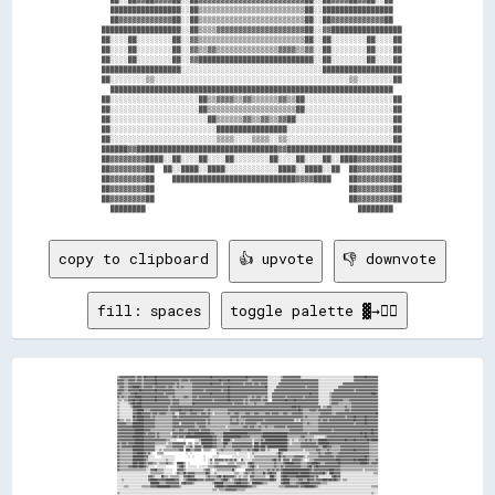
          ████████████████░░██▒▒▒▒▒▒▒▒▒▒▒▒▒▒▒▒▒▒▒▒▒▒▒▒██░░████████████████        

          ██▓▓▓▓▓▓▓▓▓▓▓▓██░░██▒▒▒▒▒▒▒▒▒▒▒▒▒▒▒▒▒▒▒▒▒▒▒▒██░░██▓▓▓▓▓▓▓▓▓▓▓▓██        

        ██████████████████░░██▒▒▒▒▓▓▓▓▓▓▓▓▓▓▓▓▓▓▓▓▓▓▓▓██░░▓▓████████████████      

        ██░░░░██░░░░░░░░██░░▓▓▒▒▒▒▒▒▒▒▒▒▒▒▒▒▒▒▒▒▒▒▒▒▒▒██░░██░░░░░░░░██░░░░██      

        ██░░░░██░░░░░░░░██░░▓▓▒▒▓▓▒▒▒▒▒▒▒▒▒▒▒▒▒▒▓▓▓▓▒▒▓▓░░██░░░░░░░░██░░░░██      

        ██░░░░██░░░░░░░░██░░▓▓██████████████████████████░░██░░░░░░░░██░░░░██      

        ██████████████████░░░░░░░░░░░░░░░░░░░░░░░░░░░░░░░░██████████████████      

        ██░░░░░░░░▒▒░░░░░░░░░░░░░░░░░░░░░░░░░░░░░░░░░░░░░░░░░░░░▒▒░░░░░░░░██      

          ████████████████████████████████████████████████████████████████        

        ██░░░░░░░░░░░░░░░░░░░░██▒▒▓▓▓▓▒▒▓▓▒▒▒▒▒▒▓▓▒▒██░░░░░░░░░░░░░░░░░░░░██      

        ██░░░░░░░░░░░░░░░░░░░░██▒▒▒▒▒▒▒▒▒▒▒▒▒▒▒▒▒▒▒▒██░░░░░░░░░░░░░░░░░░░░██      

        ██░░░░░░░░░░░░░░░░░░░░░░██▒▒▒▒▒▒▓▓▒▒▓▓▒▒▓▓██░░░░░░░░░░░░░░░░░░░░░░██      

        ██░░░░░░░░░░░░░░░░░░░░░░░░████████████████░░░░░░░░░░░░░░░░░░░░░░░░██      

        ██░░░░░░░░░░░░░░░░░░░░░░░░▒▒▒▒░░░░▒▒▒▒░░▒▒░░░░░░░░░░░░░░░░░░░░░░░░██      

        ██████▓▓████████████████████████████████▓▓██████████████████████████      

        ██▓▓▓▓▓▓▓▓████░░██░░░░██░░░░██░░░░░░░░██░░░░██░░░░██░░████▓▓▓▓▓▓▓▓██      

        ██▓▓▓▓▓▓▓▓██  ██░░████░░████░░░░░░░░░░░░████░░████░░██  ██▓▓▓▓▓▓▓▓██      

        ██▓▓▓▓▓▓▓▓██    ████████████████████████████▓▓▓▓████    ██▓▓▓▓▓▓▓▓██      

        ██▓▓▓▓▓▓▓▓██                                            ██▓▓▓▓▓▓▓▓██      

        ██▓▓▓▓▓▓▓▓██                                            ██▓▓▓▓▓▓▓▓██      

copy to clipboard
👍 upvote
👎 downvote
fill: spaces
toggle palette ▓→✊🏽
▒▒▓▓▓▓▓▓▓▓▓▓▓▓▓▓▒▒▓▓▓▓▒▒██▓▓▓▓▓▓▓▓██▓▓▓▓▓▓▓▓▓▓▓▓▓▓▓▓▓▓▓▓▓▓▓▓▓▓▓▓▓▓▓▓▓▓▓▓▓▓▓▓▓▓▓▓▓▓▓▓██▓▓▓▓▓▓▓▓▓▓▓▓▓▓▓▓▓▓▓▓▓▓▓▓▓▓▓▓▓▓██▓▓▓▓▓▓▓▓▓▓▓▓▓▓▓▓▓▓░░░░░░░░░░░░▒▒▓▓▓▓▓▓▓▓▓▓▓▓▓▓▓▓░░░░░░░░░░░░░░░░░░░░░░░░░░░░░░░░░░░░░░░░░░░░░░░░▓▓▓▓▓▓▓▓▓▓██▓▓▓▓▓▓▓▓▓▓
▓▓▓▓▓▓▒▒▒▒▓▓▓▓▓▓▒▒▓▓▓▓▒▒▓▓▓▓▓▓▓▓▓▓██▓▓▓▓▓▓▓▓▓▓▓▓▓▓▓▓▓▓▓▓▒▒▓▓▓▓▓▓▒▒▓▓▓▓▓▓▓▓▓▓▓▓▓▓▓▓▓▓▓▓▓▓▓▓▓▓██▓▓▓▓▓▓██▓▓▓▓▓▓▓▓▓▓▓▓▓▓▓▓▒▒▒▒▓▓▓▓▓▓▓▓▓▓▓▓▓▓░░░░░░░░░░░░▓▓▓▓▓▓▓▓▓▓▓▓▓▓▓▓▓▓▓▓▓▓▓▓▓▓▓▓▓▓▓▓▓▓░░░░░░░░░░░░░░░░░░░░░░░░░░░░░░░░▓▓▓▓▓▓▓▓▓▓▓▓▓▓▓▓▓▓▓▓▓▓
▓▓▓▓▓▓▒▒▒▒▓▓▓▓▓▓▓▓▓▓▓▓▒▒▓▓▓▓▓▓▓▓▓▓██▓▓▓▓▓▓▓▓▓▓▓▓▓▓▓▓▒▒▓▓▒▒▒▒▒▒▒▒▒▒▒▒▓▓▓▓▓▓▓▓▓▓▓▓▓▓▓▓██▓▓▓▓▓▓▓▓▒▒▓▓▓▓▓▓▓▓▓▓▓▓▓▓▓▓▓▓▒▒▓▓▓▓▓▓▒▒▓▓▓▓▒▒▓▓▓▓▓▓░░░░░░░░░░▓▓▓▓▓▓▓▓▓▓▓▓▓▓▓▓▓▓▓▓▓▓▓▓▓▓▓▓▓▓▓▓▓▓▓▓░░░░░░░░░░░░░░░░░░░░░░▓▓▓▓▓▓▓▓▓▓▓▓▓▓▓▓▓▓▓▓▓▓▓▓▓▓▓▓▓▓▓▓
▒▒▓▓▓▓▒▒▒▒▓▓▓▓██████▓▓▒▒▓▓▓▓▓▓▓▓▒▒▓▓▓▓▓▓▓▓▓▓▒▒▓▓▓▓▒▒▒▒▓▓▒▒▓▓▒▒▒▒▒▒▒▒▓▓▓▓▓▓▓▓▓▓▓▓▓▓▓▓▓▓▓▓▓▓▓▓▓▓▓▓▓▓▓▓██▓▓▓▓▓▓▓▓▓▓▓▓▓▓▓▓▓▓▓▓▓▓▓▓▓▓▓▓▓▓▓▓██░░░░░░░░▓▓▓▓▓▓▓▓▓▓▓▓▓▓▓▓▓▓▓▓▓▓▓▓▓▓▒▒▓▓▓▓▓▓▓▓▓▓░░░░░░░░░░░░░░░░░░▓▓▓▓▓▓▓▓▓▓▓▓▓▓▓▓▓▓▓▓▓▓▓▓▓▓▓▓▓▓▓▓▓▓▓▓
▓▓▓▓▓▓▒▒▒▒▓▓▓▓▓▓▓▓▓▓██▓▓▓▓▓▓▓▓▓▓▓▓██▓▓▓▓▓▓▓▓▓▓▓▓▓▓▓▓▒▒▒▒▒▒▒▒▒▒▒▒▒▒▒▒▓▓▓▓▓▓▓▓▓▓▒▒▓▓▓▓▓▓▓▓▓▓▓▓▓▓▒▒▓▓▓▓██▓▓▓▓▓▓▓▓▓▓▓▓▓▓▓▓▓▓▓▓▓▓▓▓▓▓▓▓▓▓▓▓▓▓░░░░░░▓▓▓▓▓▓▓▓▓▓▓▓▓▓▓▓▓▓▓▓▓▓▓▓▓▓▓▓▓▓▓▓▓▓▓▓▓▓▓▓░░░░░░░░░░░░░░▓▓▓▓▓▓▓▓▓▓▓▓▓▓▓▓▓▓▒▒▓▓▓▓▓▓▓▓▓▓▓▓▓▓▓▓▓▓▓▓
▓▓▓▓▒▒▒▒▒▒▒▒▓▓▓▓██▓▓▓▓▓▓▓▓▓▓▓▓▓▓▓▓▓▓▓▓▓▓▓▓▒▒▓▓▓▓▓▓▓▓▒▒▒▒▒▒▒▒▒▒▒▒▒▒▒▒▓▓▓▓▓▓▓▓▓▓▓▓▓▓▓▓██▓▓▓▓▓▓▓▓▓▓▓▓▓▓██▓▓▓▓▓▓▓▓▓▓▓▓▓▓▓▓▓▓▓▓▓▓▓▓▓▓▓▓▓▓▓▓▓▓░░░░▓▓▓▓▓▓▓▓▓▓▓▓▓▓▓▓▓▓▓▓▓▓▓▓▓▓▓▓▓▓▓▓▓▓██▓▓▓▓▓▓░░░░░░░░░░▒▒▓▓▓▓▓▓▓▓▓▓▓▓▓▓▓▓▓▓▓▓▓▓▓▓▓▓▓▓▓▓▓▓▓▓▓▓████▓▓
▓▓▒▒▓▓▒▒▒▒▓▓▓▓▓▓██████▓▓▓▓▓▓▓▓▓▓▓▓██▓▓▓▓▓▓▓▓▓▓▒▒▒▒▓▓▒▒▒▒▒▒▒▒▓▓▓▓▒▒▒▒▓▓▓▓▒▒▓▓▓▓▓▓▓▓▓▓▓▓▓▓▓▓▓▓▓▓▓▓▓▓▓▓██▓▓▓▓▓▓▓▓▓▓▓▓▓▓▓▓▒▒▒▒▓▓▒▒▓▓▓▓▒▒▒▒▓▓░░░░▓▓▓▓▓▓▓▓▓▓▓▓▒▒▓▓▓▓▓▓▓▓▓▓▓▓▓▓▒▒▓▓▓▓▓▓▓▓▓▓▓▓░░░░░░░░░░▒▒▓▓▓▓▓▓▓▓▓▓▓▓▓▓▓▓▓▓▓▓▓▓▓▓▓▓▓▓▓▓▓▓▓▓▓▓▓▓▓▓▓▓
▒▒▒▒░░▒▒▒▒▓▓▓▓██▓▓▓▓██▓▓▓▓▓▓▓▓▓▓▓▓██▓▓▓▓▓▓▓▓▓▓▓▓▒▒▓▓▓▓▓▓▒▒▒▒▒▒▒▒▒▒▒▒▓▓▓▓▓▓▓▓▓▓▓▓▓▓▓▓▓▓▒▒▓▓▓▓▓▓▓▓▓▓▓▓██▓▓▓▓▓▓▓▓▓▓▓▓▒▒▓▓▒▒▓▓▓▓▓▓▓▓▓▓▒▒▓▓▓▓░░  ▓▓▓▓▓▓▓▓▓▓▓▓██▓▓▓▓▓▓██▓▓▓▓▓▓▓▓▓▓▓▓▓▓▓▓▓▓▓▓░░░░░░░░░░▒▒▓▓▓▓▓▓▓▓▓▓▒▒▒▒▒▒▓▓▓▓▓▓▓▓▓▓▓▓▓▓▓▓▓▓▓▓▓▓▓▓▓▓
▒▒░░░░░░░░▒▒▓▓██▓▓████▓▓▓▓▓▓▓▓▓▓▓▓▓▓▓▓▓▓▓▓▓▓▓▓▓▓▒▒▓▓▓▓▓▓▒▒▒▒▒▒▒▒▒▒▒▒██▓▓▓▓▓▓▓▓▓▓▓▓▓▓▓▓▓▓▓▓▓▓▓▓▓▓▓▓▓▓▓▓▓▓▒▒▓▓▓▓▓▓▓▓▒▒▓▓▒▒▒▒▒▒▓▓▒▒▒▒▒▒▒▒▓▓▓▓▓▓▓▓▓▓▓▓▓▓▓▓▓▓▓▓▓▓▓▓▓▓▓▓▓▓▓▓▓▓▓▓▓▓▓▓▓▓▓▓▓▓▓▓░░░░░░░░░░▒▒▓▓▓▓▓▓▒▒▒▒▒▒▒▒▒▒▒▒▓▓▓▓▓▓▓▓▓▓▓▓▓▓▓▓▓▓▓▓▓▓▓▓
▒▒░░░░░░░░░░▒▒████████▓▓▓▓▓▓▓▓▓▓▓▓▓▓▓▓▓▓▓▓▓▓▓▓▒▒▓▓▓▓▓▓▓▓▓▓▓▓▓▓▓▓▓▓▓▓▓▓▓▓▓▓▓▓▓▓▓▓▓▓▓▓▓▓▓▓▓▓▓▓▓▓▓▓▓▓▓▓▓▓▓▓▓▓▓▓▓▓▓▓▓▓▓▓▓▓▓▓▓▓▓▓▓▓▓▓▓▓▓▓▓▓▓▓▓▓▓▓▓▓▓▓▓▓▓▓▓▓▓▓▓▓▓▓▓▓████▓▓██▓▓▓▓▓▓▓▓▓▓▓▓▓▓▓▓▓▓░░▒▒▒▒▓▓▓▓▒▒▒▒▒▒▒▒▒▒▒▒▓▓▒▒▒▒▓▓▓▓▓▓▓▓▓▓▓▓▓▓▓▓▓▓▓▓▓▓▓▓
▒▒░░░░░░░░░░░░▓▓▓▓██████▒▒▒▒▒▒▓▓▓▓▓▓▓▓▓▓▓▓▓▓▓▓▒▒▓▓▓▓▓▓▓▓██▓▓▓▓▓▓▓▓██▓▓▓▓▓▓▓▓▓▓▒▒▒▒▓▓▒▒▒▒▒▒▒▒▒▒▒▒▒▒▒▒▓▓▓▓▓▓▓▓▓▓▓▓▓▓▓▓▓▓▓▓▓▓▓▓▓▓▓▓▓▓▓▓▓▓▓▓▓▓▓▓▓▓▓▓▓▓▓▓▓▓▓▓▓▓▓▓▓▓▓▓▓▓▓▓██▓▓▒▒▒▒▒▒▓▓▓▓▓▓▒▒▓▓▓▓▓▓▓▓▓▓▓▓▒▒▒▒▒▒▒▒▒▒▒▒▓▓▓▓▒▒▓▓▓▓▓▓▓▓▓▓▓▓▓▓▓▓▓▓▓▓▓▓▓▓
▒▒░░░░░░░░░░░░▓▓▓▓████▓▓▓▓▓▓▓▓▒▒▓▓▓▓▒▒▓▓▓▓▓▓▒▒▒▒▒▒▓▓░░░░▓▓▓▓▓▓▒▒▒▒▓▓▓▓▓▓▒▒▒▒▓▓▓▓▒▒▓▓▒▒░░▒▒▒▒▒▒▒▒▒▒▒▒▓▓▒▒▒▒▓▓▓▓▒▒▒▒▒▒▓▓▓▓▒▒▒▒▓▓▓▓▒▒▒▒▒▒▓▓▓▓▒▒▓▓▓▓▓▓▒▒▒▒▓▓▓▓▒▒▒▒▓▓▓▓▓▓▓▓▓▓▒▒▒▒▒▒▒▒▒▒▒▒▒▒▒▒▓▓▓▓▓▓▓▓▓▓▒▒▒▒▓▓▓▓▓▓▓▓▓▓▓▓▓▓▓▓▓▓▓▓▓▓▓▓▓▓▓▓▓▓▓▓▓▓▓▓██
▒▒░░░░░░░░░░░░██▓▓██████▓▓▓▓▓▓▒▒▓▓▒▒▒▒▒▒▒▒▒▒▒▒▒▒▒▒▓▓▓▓▒▒▓▓▓▓▓▓▓▓▓▓▓▓▓▓▓▓▓▓▓▓▓▓▓▓▓▓▓▓▒▒▒▒▒▒▒▒▒▒▒▒▒▒▒▒▒▒▓▓▓▓▓▓▓▓▒▒▓▓▓▓▓▓▓▓▓▓▓▓▓▓▓▓▓▓▓▓▓▓▓▓▓▓▓▓▓▓▓▓▓▓▓▓▓▓▓▓▓▓▓▓▓▓▓▓▓▓▓▓▓▓▓▓▒▒▓▓▒▒▒▒▒▒▒▒▒▒▓▓▓▓▓▓▓▓▓▓▓▓▓▓▓▓▓▓▓▓▓▓▓▓▒▒▓▓▓▓▓▓██▓▓▓▓▓▓▓▓██▓▓▓▓▓▓▓▓▓▓
▓▓▒▒▒▒░░▒▒▒▒░░▓▓▓▓██████▓▓▓▓▓▓▓▓▓▓▒▒▒▒▒▒▒▒▒▒▒▒▒▒▒▒▓▓▓▓▓▓▓▓▓▓▓▓▓▓▓▓▓▓▓▓▓▓▓▓▓▓▓▓▓▓▒▒▓▓▒▒▒▒▒▒▒▒▒▒▒▒▒▒▒▒▒▒▓▓▒▒▒▒▓▓▒▒▒▒▒▒▓▓▓▓▓▓▓▓▓▓▓▓▓▓▓▓▒▒▓▓▓▓▓▓▓▓▓▓▓▓▓▓▓▓▓▓▓▓▓▓▓▓▓▓░░▒▒░░▓▓▒▒▒▒▒▒▒▒▒▒▒▒▒▒▓▓▒▒▓▓▓▓▒▒▓▓▓▓▓▓▓▓▓▓▓▓▓▓▓▓▓▓▓▓▓▓██▓▓▓▓▓▓▓▓██▓▓▓▓▓▓▓▓▓▓
▓▓▓▓▓▓▓▓▒▒▒▒▒▒██████████▓▓▓▓▓▓▓▓▓▓▒▒▒▒▒▒▒▒▒▒▒▒▒▒▒▒▓▓▓▓▓▓░░▓▓▓▓▓▓▓▓▓▓▓▓▒▒▓▓▓▓▓▓▓▓▒▒▓▓▒▒▒▒▒▒▒▒▒▒▒▒▒▒▒▒▒▒▓▓▓▓▓▓▓▓▒▒▓▓▒▒▓▓▓▓▓▓▓▓▓▓▒▒▒▒▓▓▓▓▓▓▓▓▓▓▓▓▓▓▓▓▓▓▓▓▓▓▓▓▓▓▓▓▓▓▓▓▓▓▓▓▓▓▒▒▒▒▓▓▒▒▒▒▒▒▒▒▓▓▓▓▓▓▓▓▓▓▓▓▓▓▓▓▓▓▓▓▓▓▓▓▓▓▓▓▓▓▓▓▒▒▓▓▓▓▓▓▓▓██▓▓▓▓▓▓▓▓▓▓
▓▓▓▓▓▓▓▓▓▓▓▓▓▓██████████▓▓▓▓▓▓▓▓▓▓▒▒▒▒▒▒▒▒▒▒▒▒▒▒▒▒▓▓▓▓▓▓▓▓▓▓▓▓▓▓▓▓▓▓▓▓▒▒▒▒▓▓▓▓▓▓▒▒▒▒▒▒▒▒▒▒▒▒▒▒▒▒▒▒░░▒▒▒▒▒▒▒▒▒▒▒▒▒▒▓▓▓▓▒▒▓▓▓▓▒▒▒▒▓▓▒▒▒▒▓▓▒▒▒▒▒▒▓▓▓▓▓▓▓▓▓▓▒▒▓▓▓▓▓▓▓▓▓▓▓▓▓▓▒▒▒▒▒▒▒▒▒▒▒▒▒▒▓▓▓▓▓▓▓▓▓▓▓▓▓▓▓▓▓▓▓▓▓▓▓▓▓▓▓▓▓▓▓▓▓▓▓▓▓▓▓▓▓▓▓▓▓▓▓▓▓▓▓▓▓▓
▓▓▓▓▓▓▓▓▓▓▓▓▓▓▓▓████████▓▓▓▓▓▓▒▒▒▒▒▒▒▒▒▒▒▒▒▒▒▒▒▒▒▒▓▓▒▒▒▒▓▓▓▓▒▒▒▒▓▓▓▓▓▓▓▓▓▓▒▒▓▓▓▓▓▓▓▓▒▒▒▒▒▒▒▒▒▒▒▒▒▒▒▒▒▒▓▓▓▓▓▓▓▓▓▓▓▓▓▓▓▓▓▓▓▓▓▓▓▓▓▓▓▓▒▒▒▒▒▒▒▒▒▒▒▒▒▒▒▒▒▒▒▒▒▒▒▒▒▒▓▓▓▓▓▓▓▓▓▓▓▓▒▒▒▒▒▒▒▒▒▒▒▒▒▒▓▓▓▓▓▓▓▓▓▓▓▓▒▒▓▓▓▓▓▓▓▓▓▓▓▓▓▓▓▓▓▓▓▓▓▓▓▓▓▓▓▓▓▓▓▓▓▓██▓▓▓▓
▓▓▓▓▓▓▓▓▓▓▓▓▓▓▓▓████████▓▓▒▒▓▓▓▓▓▓▒▒▓▓▒▒▒▒▒▒▒▒▒▒░░▓▓▓▓▓▓▓▓▓▓▓▓▓▓██▓▓▓▓██████████████▓▓▓▓▒▒▒▒▒▒▒▒██████████████████████▓▓▓▓▓▓▓▓▓▓▓▓▓▓██████████████████████▓▓▓▓▓▓▓▓▓▓▓▓▓▓▓▓▓▓▒▒▓▓▓▓▓▓▓▓▓▓▓▓▓▓▓▓▓▓▓▓▓▓▓▓▓▓▓▓▓▓▓▓▓▓▓▓▓▓▓▓▓▓▓▓▓▓██▓▓██▓▓▓▓██▓▓▓▓
▓▓▓▓▓▓▓▓▓▓▓▓▓▓██████████▓▓▓▓▓▓▓▓▓▓▒▒▓▓▒▒▒▒▒▒▒▒▒▒▒▒▓▓▓▓▒▒▓▓▓▓▒▒████████████████████████▓▓▓▓▒▒▒▒▒▒████████████████▓▓▓▓▓▓▓▓▒▒▒▒▒▒▒▒▒▒▓▓██████████████████████▒▒▒▒▒▒▒▒▒▒▒▒▓▓▓▓▒▒▒▒▒▒▒▒░░░░░░░░░░▒▒▓▓▓▓▓▓▓▓▓▓▓▓▓▓▓▓▓▓▓▓▓▓▓▓▓▓▓▓▓▓▓▓▓▓██▓▓▓▓▓▓▓▓▓▓
▓▓▓▓▓▓▓▓▓▓▓▓▓▓▓▓████████▓▓▓▓▓▓▓▓▓▓▓▓▓▓▓▓▓▓▓▓▒▒▒▒░░░░░░      ░░        ░░░░▒▒██████████▓▓▓▓▒▒▒▒░░██████▒▒░░▒▒▒▒▒▒▒▒▒▒▒▒▒▒▒▒░░▒▒▒▒▒▒▓▓▒▒████████████████████▒▒░░▒▒░░░░▒▒▒▒▒▒▓▓▒▒▓▓▒▒▒▒▒▒████████▓▓▓▓▓▓▓▓▓▓▓▓▓▓▓▓██▓▓▓▓▓▓██▓▓▓▓▓▓▓▓▓▓██▓▓██████
▓▓▒▒▓▓▓▓▒▒▓▓▓▓▓▓████████▓▓▓▓▓▓▓▓▓▓▒▒▒▒▒▒▒▒▒▒░░▒▒▒▒▓▓▓▓▓▓▓▓▓▓▓▓  ▒▒▒▒  ▒▒▒▒░░██████████▓▓▓▓▒▒▒▒▒▒████▒▒▒▒▓▓▓▓▓▓▓▓▓▓▓▓▓▓▓▓▓▓░░████▒▒████████████████████████▒▒░░▒▒▒▒▒▒▒▒▓▓▓▓▓▓▓▓▓▓▓▓▓▓▒▒██████████▓▓▓▓▓▓▓▓▓▓▓▓▓▓▓▓▓▓▓▓▓▓▓▓▓▓▓▓▓▓▓▓▓▓▓▓▒▒▒▒▒▒▒▒
▓▓▒▒▓▓▓▓▓▓▓▓▓▓██████████▓▓▓▓▓▓▓▓▓▓░░░░░░░░░░▒▒▒▒▒▒▓▓▓▓▓▓▓▓▓▓░░▒▒▒▒▓▓░░▓▓▓▓▓▓▒▒████████▓▓▓▓▒▒▒▒▒▒▓▓▒▒▒▒▒▒▓▓▓▓▓▓▓▓▓▓▓▓▓▓▓▓▓▓▒▒████▓▓████▒▒██████████████████▒▒▒▒▒▒▒▒▒▒▒▒▓▓▓▓▓▓▓▓▓▓▓▓▓▓▓▓▒▒▒▒████▓▓▓▓▒▒▒▒▒▒▒▒▓▓▓▓▓▓▓▓▓▓▓▓▓▓▓▓▓▓▓▓▓▓▓▓▓▓▒▒▒▒▒▒▒▒
▓▓▒▒▒▒▒▒▒▒▒▒▒▒██████████▓▓▓▓▓▓▓▓▓▓░░░░▒▒░░▒▒▒▒▒▒▒▒▒▒▒▒▒▒▓▓▓▓  ████▒▒▒▒▓▓▓▓▓▓  ▒▒▒▒▒▒░░  ░░▒▒▒▒▓▓▒▒▒▒▒▒▒▒▒▒▓▓▓▓▓▓▒▒▒▒▒▒▓▓▒▒▓▓████▒▒▓▓▓▓░░▒▒░░░░░░░░████████▒▒▒▒▒▒▒▒▒▒▒▒▒▒░░▒▒▒▒▒▒▒▒▒▒▓▓▓▓▒▒▒▒▒▒▓▓▒▒▒▒▒▒▒▒▒▒▓▓▓▓▓▓▓▓▓▓▓▓██▓▓▓▓▓▓▓▓▓▓▓▓▒▒▒▒▒▒▒▒
▓▓▒▒▒▒▒▒▒▒▒▒▒▒▓▓▓▓██████▓▓▒▒▓▓░░    ▒▒▒▒▒▒                    ░░  ░░                      ▒▒░░░░░░░░░░░░░░░░  ░░░░░░░░  ░░▒▒░░░░░░░░░░░░░░░░░░░░▒▒██▒▒░░░░░░░░░░░░░░░░░░░░░░░░▒▒▒▒▒▒▒▒▓▓▒▒▒▒▓▓▓▓▓▓▒▒▒▒▒▒▓▓▓▓▓▓▓▓▓▓▓▓▓▓▓▓▓▓▓▓▓▓▓▓▓▓▓▓▒▒▒▒▒▒▒▒
▓▓▒▒▒▒▒▒▒▒▒▒▒▒██████████▓▓▓▓░░░░░░      ░░░░░░░░░░░░            ░░  ░░        ░░      ░░░░░░            ░░░░░░░░░░░░░░  ░░░░▒▒▒▒▒▒▒▒▒▒▒▒▒▒▒▒▒▒▒▒▒▒██▒▒▓▓▒▒▒▒▒▒▒▒▓▓▓▓▓▓▓▓▒▒░░▒▒▒▒▒▒▒▒▒▒▓▓▓▓▓▓▓▓▓▓▓▓▓▓▒▒▓▓▓▓▓▓▓▓▓▓▓▓▓▓▓▓▓▓▓▓▓▓▓▓▓▓██▓▓▒▒▒▒▒▒▒▒
▓▓▒▒▒▒▒▒▒▒▒▒▒▒██████████▓▓▒▒░░░░░░░░░░░░░░░░▒▒░░░░░░                          ░░  ░░▓▓  ▓▓▓▓▓▓▓▓▒▒▓▓▒▒▓▓▒▒▓▓░░  ▓▓░░░░░░░░▒▒▒▒▒▒▒▒▒▒▒▒▒▒▒▒▒▒▓▓██▒▒▓▓░░▓▓▓▓▓▓░░▓▓▓▓▓▓▓▓▒▒░░  ░░▒▒▒▒▓▓▓▓▓▓▓▓▓▓▓▓▓▓▓▓▓▓▓▓████▓▓▓▓▓▓▓▓▓▓▓▓██▓▓████████▓▓▒▒▒▒▒▒▓▓
▓▓▒▒▒▒▒▒▒▒▒▒▒▒████▓▓████▓▓▒▒▓▓▓▓▒▒▒▒░░▒▒▒▒▒▒▓▓▒▒▒▒░░  ██████▒▒  ░░                ░░▒▒░░▒▒▒▒░░░░░░░░▒▒▒▒▒▒░░▒▒▒▒▒▒▒▒░░▓▓██▓▓▒▒▒▒▒▒▒▒▒▒▒▒▒▒▒▒▒▒▓▓▒▒▒▒▒▒▓▓████████▓▓▓▓▓▓▒▒▒▒▒▒▓▓▓▓██████▓▓▒▒▒▒▓▓▓▓▓▓▓▓▓▓▓▓██▓▓▓▓▓▓▓▓▓▓▓▓▓▓▓▓▓▓██████▓▓▒▒▓▓▓▓▓▓
▓▓▒▒▒▒▒▒▒▒▓▓▓▓████▓▓████▓▓▒▒░░░░░░  ░░░░░░░░          ▒▒▓▓██▒▒  ░░░░░░░░  ░░░░░░░░▒▒▒▒▒▒▓▓▓▓▓▓▓▓▓▓▓▓▓▓▓▓▓▓▓▓▒▒▒▒░░░░░░▒▒▓▓██▒▒░░▒▒▒▒▒▒▒▒▒▒▒▒▒▒▓▓▒▒▒▒▓▓▒▒▓▓▓▓▓▓▓▓▓▓▓▓▓▓▒▒▒▒▒▒▓▓██▒▒▓▓██▓▓▓▓▓▓▓▓▓▓▓▓▓▓▓▓▓▓▓▓▒▒▒▒▒▒▒▒▒▒▒▒▒▒▒▒▒▒▒▒▒▒▒▒▒▒▒▒▒▒▒▒▒▒
▓▓▒▒▒▒▒▒▒▒▒▒▒▒▒▒▒▒▒▒▒▒▒▒▒▒░░░░▓▓▓▓██▒▒▒▒▒▒░░░░░░░░    ▓▓▓▓▓▓▒▒░░░░░░░░░░░░░░░░▒▒▓▓▓▓░░  ░░▒▒▒▒▒▒▒▒▒▒▒▒▒▒██░░        ▓▓▓▓▓▓▓▓▒▒▒▒▒▒▒▒▒▒▒▒▓▓▒▒▓▓▒▒▓▓▒▒▓▓████████████████████████▓▓▒▒▓▓▓▓▓▓▓▓▓▓▓▓▓▓████▓▓▓▓▓▓▒▒▒▒▒▒▒▒▒▒▒▒▒▒▒▒▒▒▒▒░░▒▒▒▒▒▒▒▒▒▒▒▒
░░░░░░░░░░░░░░░░░░░░░░░░░░░░░░▒▒▒▒▒▒▒▒▒▒▒▒░░░░░░░░  ░░▓▓▒▒▒▒██▒▒▓▓▓▓▓▓▒▒▒▒▒▒▒▒▒▒██▓▓░░░░▒▒░░░░░░░░░░░░░░░░▒▒▒▒░░░░▒▒▓▓▒▒▒▒▓▓▒▒▒▒▒▒▒▒██▒▒▓▓██▓▓▓▓░░░░▓▓██████████████▓▓████████▓▓▓▓▓▓▓▓▓▓▓▓██▒▒░░████▓▓▓▓▓▓░░░░░░░░░░░░░░░░░░░░░░░░░░░░░░▒▒▒▒
░░░░░░░░░░░░░░░░░░░░░░░░░░░░▓▓▓▓▒▒░░░░░░██▒▒▒▒░░▒▒▒▒▒▒▒▒░░░░▓▓▓▓██▓▓▓▓░░░░░░░░░░▒▒▓▓▒▒▒▒▒▒▓▓██▒▒██▓▓▓▓▓▓▓▓▒▒░░▒▒░░▒▒▒▒░░▓▓▓▓▒▒▒▒▒▒▒▒▒▒░░░░████▒▒░░░░▓▓████▓▓▓▓▓▓▓▓████████████▓▓▓▓▒▒▓▓░░░░░░░░░░░░▓▓██▓▓▓▓░░░░░░░░░░░░░░░░░░░░░░░░░░░░░░░░░░
░░░░▒▒░░░░░░░░░░░░░░░░░░░░░░▓▓██████▓▓▓▓▓▓▓▓████████▓▓▓▓░░░░▒▒▓▓████████▓▓▓▓▓▓▒▒▓▓▓▓▓▓▓▓▒▒▒▒▒▒▓▓████▒▒░░▒▒▓▓▓▓██▓▓▓▓▓▓░░▒▒▓▓▓▓▓▓▓▓▓▓▓▓▓▓▓▓████▓▓░░░░▓▓██████▒▒▒▒▒▒▒▒▓▓▓▓▒▒▒▒██▓▓▓▓▒▒▓▓▓▓▓▓████▓▓██▓▓██▓▓▒▒░░▒▒▒▒░░░░░░░░░░░░░░░░░░░░░░░░░░░░
░░░░░░░░░░░░░░░░░░░░░░░░░░░░░░████████▒▒▒▒▒▒▓▓▓▓▓▓▓▓▓▓▓▓░░▓▓██▓▓▓▓▓▓▒▒░░░░░░░░░░░░░░░░▒▒████████▒▒▒▒▒▒▒▒▒▒▓▓████▓▓▓▓▓▓▒▒░░████████▓▓▒▒▒▒░░░░░░░░░░░░▓▓██████▒▒▒▒▒▒▓▓▓▓████████▓▓▓▓▓▓▓▓▓▓▒▒▒▒▒▒░░░░░░░░░░░░░░░░░░░░░░░░░░░░░░░░░░░░░░░░░░░░░░
░░░░░░▒▒▒▒░░░░░░░░░░░░▒▒▒▒▒▒▒▒▓▓▓▓▓▓████████████▓▓▓▓▓▓▓▓▒▒░░░░░░░░░░░░░░░░░░░░░░░░░░░░░░▓▓██████▓▓▓▓██████████████████▓▓▓▓▒▒▒▒░░░░░░░░░░░░░░░░░░░░▒▒▒▒▒▒▓▓▓▓▓▓▓▓▓▓▓▓▒▒▓▓▓▓████████▓▓▒▒░░░░░░░░░░░░░░░░░░░░░░░░░░░░░░░░░░░░░░░░░░░░░░░░▒▒▒▒▒▒
░░░░░░░░░░░░░░░░░░░░░░░░░░░░░░░░░░░░░░░░░░░░░░░░░░░░░░░░░░░░░░░░░░░░░░░░░░░░░░░░░░░░░░▒▒▒▒░░▒▒▒▒▒▒▓▓▓▓▓▓▓▓▓▓▒▒▒▒▒▒▒▒░░░░░░░░░░░░░░░░░░░░░░░░░░░░░░░░░░░░░░░░░░░░░░░░░░░░░░░░░░░░░░░░░░░░░░░░░░░░░░░░░░░░░░░░░░░░░░░░░░░░░░░░░░░░░░░░░░░░░░░░
▒▒░░░░░░░░░░░░░░░░░░░░░░░░░░░░░░░░░░░░░░░░░░░░░░░░░░░░░░░░░░░░░░░░░░░░░░░░░░░░░░░░░░░░░░░░░░░░░░░░░░░░░░░░░░░░░░░░░░░░░░░░░░░░░░░░░░░░░░░░░░░░░░░░░░░░░░░░░░░░░░░░░░░░░░░░░░░░░░░░░░░░░░░░░░░░░░░░░░░░░░░░░░░░░░░░░░░░░░░░░░░░░░░░░░░░▒▒░░░░
░░░░░░░░░░░░░░░░░░░░░░░░░░░░░░░░░░░░░░░░░░░░░░░░░░░░░░░░░░░░░░░░░░░░░░░░░░░░░░░░░░░░░░░░░░░░░░░░░░░░░░░░░░░░░░░░░░░░░░░░░░░░░░░░░░░░░░░░░░░░░░░░░░░░░░░░░░░░░░░░░░░░░░░░░░░░░░░░░░░░░░░░░░░░░░░░░░░░░░░░░░░░░░░░░░░░░░░░░░░░░░▒▒░░▒▒▒▒▒▒▒▒▒▒
░░░░░░░░░░░░░░░░░░▒▒░░▒▒▒▒░░░░░░░░░░░░░░░░░░░░░░░░░░░░░░░░░░░░░░░░░░░░░░░░░░░░░░░░░░░░░░░░░░░░░░░░░░░░░░░░░░░░░░░░░░░░░░░░░░░░░░░░░░░░░░░░░░░░░░░░░░░░░░░░░░░░░░░░░░░░░░░░░░░░░░░░░░░░░░░░░░░░░░░░░░░░░░░░░░░░░░▒▒▒▒▒▒▒▒▒▒░░▒▒▒▒▒▒▒▒▒▒▒▒▒▒▒▒
▒▒▒▒▒▒▒▒▒▒▒▒▒▒▒▒░░░░▒▒▒▒░░░░░░░░░░░░░░░░░░░░▒▒░░░░░░░░░░░░░░░░░░░░░░░░░░░░░░░░░░░░░░░░░░░░░░░░░░░░░░░░░░░░░░░░░░░░░░░░░░░░░░░░░░░░░░░░░░░░░░░░░░░░░░░░░░░░░░░░░░░░░░░░░░░░░░░░░░░░░░░░░░░░░░░░░░░░░░░░░░░░░░░░░░░░▒▒▒▒▒▒▒▒▒▒▒▒▒▒▒▒▒▒▒▒▒▒▒▒▒▒
▒▒▒▒▒▒▒▒▒▒▒▒▒▒▒▒▒▒▒▒▒▒▒▒▒▒░░▒▒▒▒▒▒▒▒░░░░▒▒▒▒▒▒▒▒▒▒░░░░░░░░▒▒░░░░░░░░░░░░░░░░░░░░░░░░░░░░░░░░░░░░░░░░░░░░░░░░░░░░░░░░░░░░░░░░░░░░░░░░░░░░░░░░░░░░░░░░░░░░░░░░░░░░░░░░░░░░░░░░░░░░░░░░░░░░░░▒▒▒▒▒▒▒▒░░▒▒▒▒▒▒▒▒░░▒▒▒▒▒▒▒▒▒▒░░▒▒▒▒▒▒▒▒▒▒▒▒▒▒▒▒▒▒
▒▒▒▒▒▒▒▒▒▒▒▒▒▒▒▒▒▒▒▒▒▒▒▒▒▒▒▒▒▒▒▒▒▒▒▒▒▒▒▒▒▒▒▒▒▒▒▒▒▒▒▒▒▒▒▒░░▒▒░░▒▒░░░░░░░░░░░░▒▒░░▒▒░░▒▒▒▒░░░░░░░░░░░░░░░░░░░░▒▒░░░░░░░░░░░░▒▒░░░░▒▒░░░░░░▒▒▒▒░░░░▒▒▒▒▒▒▒▒▒▒▒▒▒▒░░▒▒░░░░▒▒░░▒▒▒▒▒▒▒▒▒▒▒▒▒▒▒▒▒▒▒▒░░▒▒▒▒▒▒▒▒▒▒▒▒▒▒░░▒▒▒▒▒▒▒▒▒▒▒▒▒▒▒▒▒▒▒▒▒▒▒▒▒▒▒▒
▒▒▒▒▒▒▒▒▒▒▒▒▒▒▒▒▒▒▒▒▒▒▒▒▒▒▒▒▒▒▒▒▒▒▒▒▒▒▒▒▒▒▒▒▒▒▒▒▒▒▒▒▒▒▒▒▒▒▒▒▒▒▒▒▒▒▒▒▒▒▒▒▒▒▒▒▒▒▒▒▒▒░░░░▒▒▒▒▒▒▒▒▒▒▒▒░░▒▒░░░░▒▒▒▒▒▒░░░░▒▒▒▒▒▒▒▒▒▒▒▒░░▒▒░░▒▒▒▒░░▒▒▒▒▒▒▒▒▒▒▒▒▒▒▒▒▒▒▒▒░░▒▒▒▒▒▒▒▒▒▒▒▒▒▒▒▒▒▒▒▒▒▒▒▒▒▒▒▒▒▒▒▒▒▒▒▒▒▒▒▒▒▒▒▒▒▒▒▒▒▒▒▒▒▒▒▒▒▒▒▒▒▒▒▒▒▒▒▒▒▒▒▒▒▒
▒▒▒▒▒▒▒▒▒▒▒▒▒▒▒▒▒▒▒▒▒▒▒▒▒▒▒▒▒▒▒▒▒▒▒▒▒▒▒▒▒▒▒▒▒▒