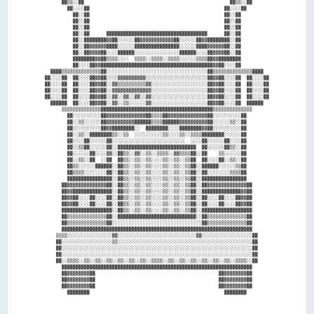
      ██▒▒░░██                                                    ██▒▒░░██      

        ██░░░░██                                                ██░░░░██        

          ██░░██                                                ██░░██          

          ██░░██                                                ██░░██          

          ██░░██                                                ██░░██          

          ██░░██      ████████████████████████████████████      ██░░██          

          ██░░████████▓▓██░░░░░░██▓▓▓▓▓▓▓▓▓▓▓▓██░░░░░░██▓▓████████░░██          

          ██░░██▓▓▓▓▓▓████░░░░░░████████████████░░░░░░████▓▓▓▓▓▓██░░██          

          ██░░██▓▓▓▓██░░░░██████░░░░░░░░░░░░░░░░██████░░░░██▓▓▓▓██░░██          

          ████████▓▓██▒▒▒▒░░░░  ▒▒▒▒░░▒▒▒▒░░▒▒▒▒░░░░░░▒▒▒▒██▓▓████████          

          ██░░░░██▓▓████████████████████████████████████████▓▓██░░░░██          

  ████▒▒▒▒▒▒▒▒▒▒▒▒▒▒██░░░░░░░░░░░░░░░░░░░░░░░░░░░░░░░░░░░░██▒▒▒▒▒▒▒▒▒▒▒▒▒▒████  

██░░░░██  ██░░░░██▓▓██░░░░▓▓▓▓▓▓▓▓▓▓░░░░░░░░░░░░░░░░░░░░░░██▓▓██░░░░██  ██░░░░██

██░░░░██  ██░░░░██▓▓██░░▓▓▒▒▒▒▒▒▒▒▒▒▓▓░░░░░░░░░░░░░░░░░░░░██▓▓██░░░░██  ██░░░░██

██░░░░██  ██░░░░██▓▓██░░▓▓▓▓▓▓▓▓▓▓▓▓▓▓░░░░░░░░░░░░░░░░░░░░██▓▓██░░░░██  ██░░░░██

██░░░░██  ██░░░░██▓▓██░░▓▓░░▓▓░░▓▓░░▓▓░░░░░░░░░░░░░░░░░░░░██▓▓██░░░░██  ██░░░░██

  ██████  ██░░░░██▓▓██░░▓▓░░▒▒░░░░░░▓▓░░░░░░░░░░░░░░░░░░░░██▓▓██░░░░██  ██████  

      ▒▒▒▒▒▒▒▒▒▒▒▒▒▒████████████████████████████████████████▒▒▒▒▒▒▒▒▒▒▒▒▒▒      

        ██░░░░░░░░░░██▓▓▓▓▓▓▓▓▓▓▓▓▓▓██▒▒▒▒██▓▓▓▓▓▓▓▓▓▓▓▓▓▓██░░░░░░░░░░██        

        ██░░▒▒░░░░░░██▓▓▓▓▓▓▓▓▓▓██████▒▒▒▒██████▓▓▓▓▓▓▓▓▓▓██░░░░░░▒▒░░██        

        ██░░░░░░░░░░██▓▓████████░░  ████████░░░░████████▓▓██░░░░░░░░░░██        

        ██░░▒▒░░████████▒▒░░▒▒  ░░░░░░░░░░▒▒░░░░▒▒░░▒▒▒▒████████░░░░░░██        

        ██░░░░██░░░░░░██░░░░░░░░░░░░░░░░░░░░░░░░░░  ░░░░██░░░░░░██░░░░██        

        ██░░▒▒██░░░░░░██░░████████████████████████████  ██░░░░░░██▒▒░░██        

        ██░░░░░░██░░░░▓▓░░██▒▒░░▓▓░░▒▒░░▒▒▒▒░░▓▓▒▒▒▒██░░██    ▒▒░░░░░░██        

        ██░░▒▒░░██  ░░██  ██▒▒░░▒▒░░▒▒░░░░▒▒░░▒▒░░▒▒██  ██░░░░██░░▒▒░░██        

        ██▒▒░░░░░░██████░░██▒▒░░▒▒░░▒▒░░░░▒▒░░▒▒░░▒▒██░░██████░░░░░░▒▒██        

        ██▒▒▒▒░░░░░░░░██░░██▒▒░░▒▒░░▒▒░░░░▒▒░░▒▒░░▒▒██░░██░░░░░░░░▒▒▒▒██        

        ████████████████░░██▒▒░░▒▒░░▒▒░░░░▒▒░░▒▒░░▒▒██░░████████████████        

      ██▓▓▓▓▓▓▓▓▓▓▓▓▓▓██░░██▒▒░░▒▒░░▒▒░░░░▒▒░░▒▒░░▒▒██░░██▓▓▓▓▓▓▓▓▓▓▓▓▓▓██      

      ██▓▓██████████████░░██▒▒░░▒▒░░▒▒░░░░▒▒░░▒▒░░▒▒██░░██████████████▓▓██      

      ██▓▓██░░░░██░░░░██░░██▒▒░░▒▒░░▒▒░░░░▒▒░░▒▒░░▒▒██░░██░░░░██░░░░██▓▓██      

      ██▓▓██░░░░██░░░░██░░██▒▒░░▒▒░░▒▒░░░░▒▒░░▒▒░░▒▒██░░██░░░░██░░░░██▓▓██      

      ██████████████████░░██▒▒░░▒▒░░▒▒░░░░▒▒░░▒▒░░▒▒██░░██████████████████      

      ██▒▒▒▒▒▒▒▒▒▒▒▒▒▒██░░████████████████████████████░░██▒▒▒▒▒▒▒▒▒▒▒▒▒▒██      

      ██▒▒▒▒▒▒▒▒▒▒▒▒▒▒██░░░░░░░░░░░░░░░░░░░░░░░░░░░░░░░░██▒▒▒▒▒▒▒▒▒▒▒▒▒▒██      

      ████████████████████████████████████████████████████████████████████      

    ▒▒▒▒░░░░░░░░░░░░░░░░▓▓░░░░░░░░░░░░░░░░░░░░░░░░░░░░▓▓░░░░░░░░░░░░░░░░░░██    

    ██░░░░░░░░░░░░░░░░░░▒▒░░░░░░░░░░░░░░░░░░░░░░░░░░░░░░░░░░░░░░░░░░░░░░░░██    

    ██░░░░░░░░░░░░░░░░░░░░░░░░░░░░░░░░░░░░░░░░░░░░░░░░░░░░░░░░░░░░░░░░░░░░██    

    ██░░░░░░░░░░░░░░░░░░░░░░░░░░░░░░░░░░░░░░░░░░░░░░░░░░░░░░░░░░░░░░░░░░░░██    

    ██░░▒▒▒▒░░▒▒░░▒▒░░▒▒░░▒▒░░▒▒░░▒▒░░▒▒▒▒░░▒▒░░▒▒░░▒▒░░▒▒░░▒▒░░▒▒░░▒▒▒▒░░██    

      ████████████████████████████████████████████████████████████████████      

      ██▓▓▓▓▓▓▓▓██                                            ██▓▓▓▓▓▓▓▓██      

      ██▓▓▓▓▓▓▓▓██                                            ██▓▓▓▓▓▓▓▓██      

      ██▓▓▓▓▓▓▓▓██                                            ██▓▓▓▓▓▓▓▓██      

        ████████                                                ████████        
