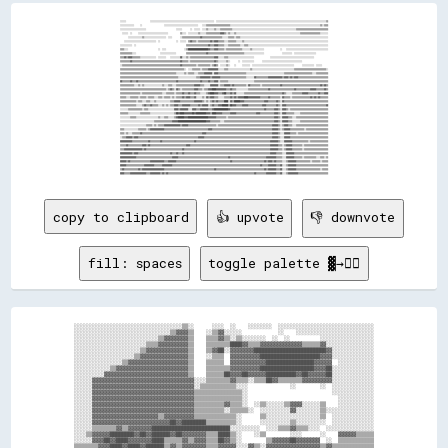
░░░░░░                        ░░░░░░░░░░░░░░░░░░░░░░░░░░░░░░░░░░░░░░░░░░░░░░░░░░░░░░░░░░░░░░░░  ░░░░░░░░░░░░░░░░░░░░░░░░░░░░░░░░░░░░░░░░░░░░░░░░░░░░░░░░░░░░░░░░░░░░░░░░░░░░░░░░░░░░░░░░░░░░░░░░░░░░░░░░░░░░░░▒▒

░░░░░░░░░░░░░░      ░░                      ░░░░░░░░░░░░░░░░░░░░░░░░░░░░░░░░░░    ░░░░▒▒▒▒▒▒▒▒▒▒▒▒▒▒▒▒▒▒▒▒▒▒▒▒░░░░░░░░░░░░░░░░░░░░░░░░░░░░░░░░░░░░░░░░░░░░░░░░░░░░░░░░░░░░░░░░░░░░░░░░░░░░░░░░░░░░░░░░░░▒▒░░▒▒▒▒

░░░░░░░░░░░░░░░░░░░░░░░░░░                              ░░░░░░        ░░  ░░░░░░  ░░░░▒▒░░░░░░▒▒░░░░▒▒▒▒▒▒▒▒▒▒▒▒░░░░░░░░░░░░░░░░░░░░░░░░░░░░░░░░░░░░░░░░░░░░░░░░░░░░░░░░░░░░░░░░▒▒▒▒▒▒▒▒▒▒▒▒▒▒▒▒▒▒▒▒▒▒▒▒▒▒▒▒▒▒▒▒

  ░░░░░░  ░░      ░░░░░░░░░░░░░░░░░░░░░░░░░░░░░░            ▒▒░░░░  ░░░░░░░░░░▒▒░░░░░░▒▒▒▒▒▒▒▒▒▒▒▒▒▒▓▓▓▓▒▒░░▒▒░░░░▒▒░░░░░░░░░░░░░░░░░░░░░░░░░░░░░░░░░░░░░░░░░░░░░░░░░░░░░░░░░░░░░░░░▒▒▒▒▒▒▒▒▒▒▒▒▒▒▒▒▒▒▒▒░░░░░░░░

        ░░░░░░░░░░░░░░▒▒░░░░░░░░░░░░░░░░░░░░░░  ░░░░        ░░▒▒▒▒▒▒▒▒▒▒▒▒▒▒▒▒▒▒▓▓▒▒▒▒▒▒▒▒▒▒▒▒▒▒▒▒▒▒▒▒░░░░░░▒▒▒▒▒▒░░▒▒▒▒░░░░░░░░░░░░░░░░░░░░░░░░░░░░░░░░░░░░░░░░░░░░░░░░░░░░░░░░░░░░░░░░░░░░░░░░░░░░░░░░░░░░░░░░

    ░░░░░░░░░░░░░░░░░░░░░░░░░░░░░░░░  ░░                ░░  ░░░░░░  ▒▒▓▓▒▒▒▒░░▒▒▒▒▒▒▒▒▒▒▒▒▓▓▒▒▓▓▓▓▒▒▒▒▒▒░░░░▒▒▒▒▒▒▒▒░░░░░░▒▒░░░░░░░░░░░░░░░░░░░░░░░░░░░░░░░░░░░░░░░░░░░░░░░░░░░░░░░░░░░░░░░░░░░░░░░░░░░░░░░░░░░░

░░░░░░░░░░░░  ░░                                                  ▒▒▒▒▒▒▒▒▒▒▒▒▒▒▒▒▒▒▒▒▒▒▓▓▒▒▒▒▓▓▓▓▒▒▒▒▒▒░░░░▒▒▒▒▒▒▒▒▒▒▒▒░░░░▒▒▒▒░░░░░░░░░░░░░░░░░░░░░░░░░░░░░░░░░░░░░░░░░░░░░░░░░░░░░░░░░░░░░░░░░░░░░░░░░░░░░░░░

▒▒▒▒░░░░                              ░░  ░░░░                  ░░▒▒████████████████████▓▓▒▒▒▒▓▓▓▓▒▒▒▒▒▒░░▒▒▒▒▒▒▒▒▒▒▒▒▒▒▒▒░░░░░░░░▒▒░░░░░░░░░░░░                ░░    ░░░░░░░░░░░░░░░░░░░░░░░░░░░░░░░░░░░░░░░░░░

▒▒▒▒▒▒▒▒▒▒▒▒░░░░                        ░░░░░░░░░░░░░░░░          ▒▒▒▒▒▒▒▒▒▒▒▒▒▒▒▒▒▒▒▒▓▓▒▒▒▒▒▒▒▒▒▒▒▒▒▒▒▒▒▒▒▒▒▒▒▒▒▒▒▒▒▒▒▒▒▒▒▒░░░░░░░░░░░░░░░░░░░░                  ░░░░░░░░░░  ░░░░░░░░░░░░░░░░░░░░░░            

▒▒▒▒▓▓▒▒▓▓▓▓▒▒▒▒▒▒▒▒░░░░░░░░░░░░░░░░  ░░░░░░░░    ░░░░░░░░░░▓▓░░░░▒▒░░▒▒▒▒▒▒▒▒▒▒▒▒▒▒▒▒▒▒▒▒▒▒▒▒▓▓▓▓░░░░░░▒▒▒▒░░░░░░░░░░░░░░░░░░░░░░░░░░                ░░░░░░░░░░░░░░░░░░░░░░░░░░░░░░░░░░░░░░░░░░░░              

▒▒▒▒▒▒▒▒▒▒▓▓▒▒▒▒▒▒▒▒▒▒▒▒▒▒▒▒▒▒▒▒▒▒▒▒▒▒▒▒▒▒▒▒▒▒▒▒▒▒▒▒▒▒▒▒▒▒▒▒▓▓▒▒▒▒▒▒░░▒▒▒▒▒▒▒▒▒▒▒▒▒▒▒▒▒▒▒▒▒▒▒▒▓▓▒▒░░░░░░░░▒▒░░        ░░  ░░░░░░░░░░░░        ░░░░░░░░░░░░░░░░░░░░░░░░░░░░░░░░░░░░░░░░                          

░░▒▒▒▒▒▒▒▒▒▒▒▒▒▒▒▒▒▒▒▒▒▒▒▒▒▒▒▒▒▒▒▒▒▒▒▒▒▒▒▒▒▒▒▒▒▒▒▒▒▒▒▒▒▒▒▒▒▒▓▓▒▒▒▒▒▒▒▒▒▒▒▒▒▒░░▒▒▒▒▒▒▒▒▒▒▒▒░░▒▒▓▓▒▒  ░░░░░░▒▒░░    ░░      ░░░░░░░░  ░░░░░░░░░░░░░░░░░░░░░░░░░░░░░░░░░░░░░░░░░░        ░░░░░░░░░░░░  ░░░░░░      

▒▒▒▒▒▒▒▒▒▒▒▒▒▒▒▒▒▒▒▒▒▒▒▒▒▒▒▒▒▒▒▒▒▒▒▒▒▒▒▒▒▒▒▒▒▒▒▒▒▒▒▒▒▒▒▒▒▒▒▒▒▒▒▒░░  ░░░░▒▒▒▒▒▒▒▒░░▒▒▒▒▒▒▓▓▓▓▓▓▓▓▓▓░░░░░░▒▒▒▒░░░░░░░░░░░░░░░░░░░░░░▒▒░░░░░░░░░░░░░░░░░░░░░░░░░░░░░░░░░░░░░░░░░░▒▒▒▒▒▒▒▒▒▒▒▒▒▒▒▒▒▒▒▒▒▒▒▒▒▒▒▒▒▒▒▒░░

▒▒▒▒▒▒▒▒▒▒▒▒▒▒▒▒▒▒▒▒▒▒▒▒▒▒▒▒▒▒▒▒▒▒▒▒▒▒▒▒▒▒▒▒▒▒▒▒▒▒▒▒▒▒▒▒░░░░░░░░▒▒░░▒▒▒▒▒▒░░░░▒▒▒▒▒▒▓▓▓▓▓▓▓▓░░▓▓▓▓▒▒▒▒▒▒▒▒▒▒▒▒▒▒▒▒▒▒▒▒▒▒▒▒▒▒▒▒░░░░░░░░░░░░░░░░░░░░░░░░░░░░░░░░░░░░░░▒▒▒▒▒▒▒▒▒▒▒▒▒▒▒▒▒▒▒▒▒▒▒▒▒▒▒▒░░░░▒▒▒▒▒▒▒▒▒▒▒▒

▒▒▒▒▒▒▒▒▒▒▒▒▒▒▒▒▒▒▒▒▒▒▒▒▒▒▒▒▒▒▒▒▒▒▒▒▒▒▒▒▒▒▒▒▒▒▒▒▒▒▒▒▒▒▒▒▒▒░░░░░░░░░░░░░░░░░░▒▒▒▒▓▓▓▓▓▓▓▓▓▓▒▒▓▓▓▓▓▓▓▓▒▒▒▒▒▒▒▒▒▒▒▒▒▒▒▒▒▒▒▒▒▒▒▒▒▒░░░░░░░░▓▓▒▒▒▒▒▒▒▒▒▒▒▒▓▓▓▓▓▓▓▓▓▓▓▓▓▓▒▒▓▓▓▓▒▒▓▓▒▒▓▓▓▓▒▒▒▒▒▒▒▒▒▒▒▒▒▒▒▒▒▒▒▒▒▒▒▒▒▒▒▒▒▒

▓▓▒▒▒▒▒▒▒▒▓▓▒▒▒▒▓▓▒▒▒▒▒▒▒▒▒▒▒▒▒▒▒▒▒▒▒▒▒▒▒▒▒▒▒▒▒▒▒▒▒▒▒▒▒▒▓▓▒▒▒▒▒▒▒▒▒▒▒▒▒▒▒▒▒▒▒▒▒▒▓▓▒▒▒▒▒▒▓▓▒▒▒▒▓▓▓▓░░▒▒▒▒▒▒▒▒░░░░░░░░░░░░░░░░░░░░░░░░░░▒▒▒▒▒▒▒▒▒▒▒▒▒▒▒▒▒▒▒▒▒▒▒▒▒▒▒▒▒▒▒▒▒▒▒▒▒▒▒▒▒▒▒▒▒▒▒▒▒▒▒▒▒▒▒▒▒▒▒▒▒▒▒▒▒▒▒▒▒▒▒▒▒▒

▒▒▒▒▒▒▒▒▒▒▒▒▒▒░░░░▒▒░░▒▒░░░░░░░░░░░░░░░░░░▒▒░░░░▒▒▒▒░░░░▒▒▒▒▒▒▒▒▒▒▒▒▒▒▒▒▒▒▓▓▓▓▓▓▒▒▒▒░░░░░░▓▓▓▓▓▓▓▓░░▒▒▒▒▓▓▓▓▓▓▒▒▓▓▒▒▒▒▒▒▒▒▒▒▒▒░░▓▓▒▒▒▒▒▒▒▒▒▒░░▒▒▒▒▒▒▒▒▒▒▒▒▒▒▒▒▒▒▓▓▒▒▒▒▒▒▒▒▒▒▒▒▒▒▒▒▒▒▒▒▒▒▒▒▒▒▒▒▒▒▒▒▒▒▒▒▒▒▓▓▒▒▓▓▒▒

▒▒▒▒▒▒▒▒▒▒▒▒▒▒▒▒▒▒▒▒▒▒▒▒▒▒▒▒▒▒▒▒▒▒▒▒▒▒▒▒▒▒▒▒▒▒░░▒▒▓▓▒▒░░▓▓▒▒░░▒▒▒▒▒▒▒▒▒▒▒▒▓▓▓▓▒▒▒▒░░▒▒▒▒▓▓▓▓████▓▓▓▓▓▓▓▓▓▓▒▒▒▒▓▓▒▒▒▒░░░░░░░░░░░░▒▒▒▒▒▒▒▒▒▒▒▒▒▒▒▒▒▒▒▒▓▓▒▒▒▒▒▒▒▒▒▒▒▒▒▒▒▒▒▒▒▒▒▒▒▒▓▓▒▒▒▒▒▒▒▒▒▒▒▒▒▒▓▓▓▓▓▓▒▒▒▒▒▒▒▒▓▓▒▒

▒▒▒▒▒▒▒▒▒▒▒▒▒▒▒▒▒▒▒▒░░▒▒▒▒▒▒▒▒▒▒▒▒▒▒▒▒▒▒▒▒░░░░▒▒▒▒▒▒▒▒░░▒▒▒▒▒▒▓▓▒▒▒▒▓▓▒▒▒▒▓▓▒▒▒▒░░░░░░▒▒▓▓████▓▓▓▓▒▒▒▒▓▓██▒▒▒▒▓▓▒▒▓▓░░░░░░░░▒▒▒▒▒▒▒▒▒▒▒▒▒▒▒▒▒▒▒▒▒▒▒▒▒▒▒▒▒▒▒▒▒▒▒▒▒▒▓▓▒▒░░░░░░▒▒▒▒▒▒▒▒▒▒▓▓▓▓▓▓▒▒▒▒▒▒▒▒▒▒▓▓▒▒▒▒▓▓▓▓

▒▒▒▒▒▒░░░░▒▒▒▒▒▒▒▒░░▒▒▒▒▒▒░░▒▒▒▒▒▒░░░░▒▒▒▒░░▒▒▒▒▒▒░░▒▒░░▒▒▒▒▒▒▓▓▒▒▓▓▓▓▒▒▒▒▓▓░░░░░░▒▒░░▓▓▒▒▓▓▓▓▒▒▒▒░░░░░░▒▒▒▒▒▒▓▓▒▒▓▓▒▒▓▓▓▓▓▓████▓▓▓▓▓▓▓▓▓▓▓▓▒▒▒▒▒▒▒▒▓▓▒▒▒▒▒▒▒▒▒▒░░▓▓▒▒▒▒▒▒░░▒▒▒▒▒▒▒▒▒▒▒▒▒▒▒▒▒▒▓▓▒▒▓▓▒▒▓▓▒▒▒▒▒▒▒▒

▒▒▒▒▒▒▒▒▒▒▒▒▒▒▒▒░░▒▒▒▒░░░░▒▒▒▒░░░░▒▒░░░░░░░░░░░░░░▒▒▒▒▓▓▓▓▓▓▒▒▒▒▒▒▒▒▒▒▒▒▒▒▓▓▓▓▓▓▓▓▒▒░░▒▒░░▒▒▓▓▒▒▓▓▒▒▒▒▒▒████░░▓▓▒▒██████▓▓▓▓▒▒▒▒▒▒▒▒▒▒▒▒▒▒▒▒▒▒▒▒▓▓▓▓▒▒▒▒▒▒▒▒▓▓▒▒░░▓▓▒▒▒▒▒▒▒▒▒▒▒▒▒▒▒▒▒▒▒▒▒▒▒▒▒▒▒▒▒▒▒▒▒▒▒▒▒▒▒▒▒▒▒▒

▒▒▒▒▒▒▒▒▒▒▒▒▒▒▒▒░░░░░░▒▒▓▓▒▒▒▒▓▓▒▒▒▒▒▒░░░░▒▒░░▒▒░░▒▒▒▒▓▓▓▓▒▒▒▒▓▓▓▓▓▓▓▓▒▒▒▒▒▒▒▒▓▓▒▒▓▓▓▓▓▓░░▒▒▓▓▒▒▒▒▓▓▓▓██████▒▒██▓▓▓▓▒▒▒▒▒▒▓▓▓▓▓▓▒▒▒▒▒▒▒▒▒▒▒▒▒▒▓▓▓▓▒▒▒▒▒▒▒▒▒▒▓▓▒▒░░▓▓▓▓▒▒▒▒▒▒▒▒▒▒▒▒▒▒▒▒▒▒▒▒▒▒▒▒▒▒▒▒▒▒▒▒▒▒▒▒▒▒▒▒▓▓

░░░░░░░░▒▒▒▒▒▒▒▒▒▒▒▒▒▒░░▒▒▒▒░░░░░░░░░░░░░░░░░░░░░░░░░░▓▓▓▓▒▒▓▓▓▓▓▓▓▓░░░░▓▓▓▓▒▒▒▒▓▓▓▓▓▓▓▓▒▒▒▒▓▓██████████████▓▓▒▒▒▒▒▒▒▒▒▒▒▒▒▒▒▒▒▒▒▒▒▒▒▒▒▒▒▒▒▒▒▒▒▒▓▓▒▒▒▒▒▒▒▒▓▓▓▓▒▒░░▓▓▓▓▒▒░░▒▒▒▒▒▒▒▒▒▒▒▒▒▒▒▒▒▒▒▒▒▒▒▒▒▒▒▒▒▒▒▒▒▒▒▒▒▒

▒▒▒▒▒▒▒▒░░░░░░░░░░░░▒▒▒▒▒▒▒▒▒▒░░░░░░░░░░░░░░░░░░░░░░░░▒▒██▓▓████▓▓▓▓▓▓▓▓██▓▓██████████▓▓▓▓▒▒████▓▓▓▓▓▓▒▒▒▒▒▒▒▒▓▓▓▓▓▓▒▒▒▒▒▒▒▒▒▒▒▒▒▒▒▒▒▒▒▒▓▓▓▓▒▒▒▒▒▒▒▒▒▒▒▒▒▒▓▓▓▓▒▒░░▓▓▓▓▒▒▒▒▒▒▒▒░░░░░░▒▒▒▒▒▒▒▒▒▒▒▒▒▒▒▒▒▒▒▒▒▒▒▒▒▒▒▒

░░░░░░░░░░▒▒▒▒▒▒░░░░░░░░░░░░░░░░░░░░░░▒▒░░░░▒▒▒▒░░░░░░▒▒▓▓██████▓▓▓▓████████████████████▓▓▓▓▓▓▓▓▒▒▒▒▒▒▒▒▒▒░░▒▒▒▒▒▒▒▒▒▒▒▒▒▒▒▒▒▒▒▒▒▒▒▒▒▒▒▒▒▒▒▒▒▒▒▒▒▒▒▒▒▒▒▒▒▒▓▓▓▓▒▒░░▓▓▓▓▓▓▒▒▒▒░░░░▒▒▒▒▒▒▒▒▒▒▒▒▒▒▒▒▒▒▒▒▒▒▒▒▒▒▒▒▒▒▒▒

░░░░░░░░░░░░░░░░░░░░░░░░░░░░░░░░░░▒▒▒▒▒▒▒▒▒▒▒▒▒▒▒▒▒▒▓▓▓▓▓▓████████████████████████████▓▓▓▓▒▒▒▒▒▒▒▒▒▒░░░░▒▒▒▒▒▒▒▒▒▒▒▒▒▒▒▒▒▒▒▒▒▒▒▒▒▒▒▒▒▒▒▒▒▒▒▒▒▒▒▒▒▒▒▒▒▒▒▒▒▒▓▓▓▓▒▒░░▓▓▓▓▓▓▒▒▒▒░░░░░░░░▒▒▒▒▒▒▒▒▒▒▒▒▒▒▒▒▒▒▒▒▒▒▒▒▒▒▒▒

░░░░░░░░░░░░░░░░░░░░░░░░░░▒▒▒▒▒▒░░▒▒░░▒▒▒▒▒▒▓▓▓▓▓▓▓▓▓▓▓▓▓▓▓▓▒▒▓▓▓▓▓▓▒▒▒▒▒▒▒▒▒▒▒▒▒▒▒▒▒▒▒▒▒▒▒▒▒▒▒▒░░▒▒▒▒▒▒▒▒▒▒▒▒▒▒▒▒▒▒▒▒▒▒▒▒▒▒▒▒▒▒▒▒▒▒▒▒▒▒▒▒▒▒▒▒▒▒▒▒▒▒▒▒▒▒▓▓▓▓▓▓▒▒░░▒▒▓▓▓▓▒▒▒▒░░░░▒▒▒▒▒▒▒▒▒▒▒▒▒▒▒▒▒▒▒▒▒▒▒▒▒▒▒▒▒▒▒▒

▒▒▒▒░░░░░░░░░░░░░░▒▒▒▒▒▒▒▒░░▒▒▓▓▓▓▓▓▓▓▓▓▓▓▓▓▒▒▒▒▒▒▒▒▒▒▒▒▒▒▒▒▒▒▒▒▒▒▒▒▒▒▒▒▒▒▒▒▒▒▒▒▒▒▒▒▒▒▒▒▓▓▓▓▒▒▒▒▒▒▒▒▒▒▒▒▒▒▒▒▒▒▒▒▒▒▒▒▒▒▒▒▒▒▒▒▒▒▒▒▒▒▒▒▒▒▒▒▒▒▒▒▒▒▒▒▒▒▒▒▒▒▒▒▓▓▓▓▓▓▒▒░░▒▒▓▓▓▓▓▓▒▒▒▒▒▒▒▒▒▒▒▒▒▒░░▒▒▒▒▒▒▒▒▒▒▒▒▒▒▒▒▒▒▒▒▒▒

▒▒▒▒░░▒▒░░░░▒▒▒▒▒▒▒▒▓▓▒▒▒▒▒▒▒▒▒▒▒▒▒▒▒▒▒▒▒▒▒▒▒▒▒▒▒▒▒▒▒▒▒▒▒▒▒▒▒▒▒▒▒▒▒▒▒▒▒▒▒▒▒▒▒▒▒▒▒▒▓▓▓▓▒▒▒▒▒▒▒▒▒▒▒▒▒▒▒▒▒▒▒▒▒▒▒▒▒▒▒▒▒▒▒▒▒▒▒▒▒▒▒▒▒▒▒▒▒▒▒▒▒▒▒▒▒▒▒▒▒▒▒▒▒▒▒▒▒▒▓▓▓▓▓▓▒▒░░░░▓▓▓▓▓▓▒▒▒▒▒▒░░▒▒▒▒▒▒▒▒▒▒▒▒▒▒▒▒▒▒▒▒▒▒▒▒▒▒▒▒▒▒

░░▒▒▒▒▓▓▓▓▓▓▒▒▓▓▓▓▒▒▒▒▒▒▒▒▒▒▒▒▒▒▒▒▒▒▒▒▒▒▒▒▒▒▒▒▒▒▒▒▒▒▒▒▒▒▒▒▒▒▒▒▒▒▒▒▒▒▒▒▒▒▒▒▒▒▒▒▓▓▓▓▓▓▒▒▒▒▒▒▒▒▒▒▒▒▒▒▒▒▒▒▒▒▒▒▒▒▒▒▒▒▒▒▒▒▒▒▒▒▒▒▒▒▒▒▒▒▒▒▒▒▒▒▒▒▒▒▒▒▒▒▒▒▒▒▒▒▒▒▒▒▓▓▓▓▓▓▒▒░░░░▓▓▓▓▓▓▒▒▒▒▒▒▒▒▒▒▒▒▒▒▒▒▒▒▒▒▒▒▒▒▒▒▒▒▒▒▒▒▒▒▒▒▒▒

▓▓▓▓▓▓▓▓▓▓▓▓▒▒▒▒▒▒▒▒▒▒▒▒▒▒▒▒▓▓▒▒▒▒▒▒▒▒▒▒▓▓▒▒▒▒▒▒▒▒▒▒▒▒▒▒▒▒▒▒▒▒▒▒▒▒▒▒▒▒▒▒▒▒▓▓▒▒▒▒▒▒▒▒▒▒▒▒▒▒▒▒▒▒▒▒▒▒▒▒▒▒▒▒▒▒▒▒▒▒▒▒▒▒▒▒▒▒▒▒▒▒▒▒▒▒▒▒▒▒▒▒▒▒▒▒▒▒▒▒▒▒▒▒▒▒▒▒▒▒▓▓▓▓▓▓▓▓▒▒░░░░▓▓▓▓▓▓▓▓▒▒▒▒▒▒▒▒▒▒▒▒▒▒▒▒░░▒▒▒▒▒▒▒▒▒▒▒▒▒▒▒▒▒▒

▒▒▒▒▒▒▓▓▒▒▒▒▒▒▒▒▒▒▒▒▒▒▓▓▓▓▒▒▓▓▒▒▒▒▒▒▒▒▒▒▒▒▒▒▒▒▒▒▒▒▒▒▒▒▒▒▒▒▒▒▒▒▒▒▒▒▓▓▓▓▒▒▒▒▒▒▒▒▒▒▒▒▒▒▒▒▒▒▒▒▒▒▒▒▒▒▒▒▒▒▒▒▒▒▒▒▒▒▒▒▒▒▒▒▒▒▒▒▒▒▒▒▒▒▒▒▒▒▒▒▒▒▒▒▒▒▒▒▒▒▒▒▒▒▒▒▒▒▒▒▓▓▓▓▓▓▓▓▒▒▒▒░░▒▒▓▓▓▓▓▓▒▒▒▒▒▒▒▒▒▒░░▒▒▒▒▒▒▒▒▒▒▒▒▒▒▒▒▒▒▒▒▒▒▒▒

▒▒▒▒▓▓▓▓▓▓▓▓▓▓▓▓▓▓▓▓▓▓▒▒▓▓▒▒▒▒▒▒▒▒▒▒▒▒▒▒▒▒▒▒▒▒▒▒▒▒▒▒▒▒▒▒▒▒▒▒▒▒▓▓▒▒▒▒▒▒▒▒▒▒▒▒▒▒▒▒▒▒▒▒▒▒▒▒▒▒▒▒▒▒▒▒▒▒▒▒▒▒▒▒▒▒▒▒▒▒▒▒▒▒▒▒▒▒▒▒▒▒▒▒▒▒▒▒▒▒▒▒▒▒▒▒▒▒▒▒▒▒▒▒▒▒▒▒▒▒▓▓▓▓▓▓▓▓▒▒▒▒░░▒▒▓▓▓▓▓▓▒▒▒▒▒▒▒▒▒▒░░▒▒▒▒▒▒▒▒▒▒▒▒▒▒▒▒▒▒▒▒▒▒▒▒

▓▓▓▓▓▓▓▓▓▓▓▓▒▒▓▓▓▓▒▒▒▒▒▒▒▒▒▒▒▒▒▒▒▒▒▒▒▒▒▒▒▒▒▒▒▒▒▒▒▒▓▓▒▒▒▒▓▓▒▒▒▒▓▓▒▒▒▒▒▒▒▒▒▒▒▒▒▒▒▒▒▒▒▒▒▒▒▒▒▒▒▒▒▒▒▒▒▒▒▒▒▒▒▒▒▒▒▒▒▒▒▒▒▒▒▒▒▒▒▒▒▒▒▒▒▒▒▒▒▒▒▒▒▒▒▒▒▒▒▒▒▒▒▒▒▒▒▒▒▒▓▓▓▓▓▓▒▒▒▒▒▒░░░░▓▓▓▓▓▓▓▓▒▒▒▒▒▒▒▒▒▒▒▒▒▒▒▒▒▒▒▒▒▒▒▒▒▒▒▒▒▒▒▒▒▒

▓▓▓▓▓▓▓▓▓▓▓▓▓▓▓▓▒▒▒▒▒▒▒▒▒▒▒▒▒▒▒▒▒▒▒▒▒▒▒▒▒▒▒▒▒▒▒▒▒▒▒▒▓▓▓▓▓▓▒▒▒▒▒▒▒▒▒▒▒▒▒▒▒▒▒▒▒▒▒▒▒▒▒▒▒▒▒▒▒▒▒▒▒▒▒▒▒▒▒▒▒▒▒▒▒▒▒▒▓▓▒▒▒▒▒▒▒▒▒▒▒▒▒▒▒▒▒▒▒▒▒▒▒▒▒▒▒▒▒▒▒▒▒▒▒▒▓▓▓▓▓▓▓▓▓▓▒▒▒▒▒▒░░░░▓▓▓▓▓▓▓▓▒▒▒▒▒▒▒▒░░▒▒▒▒▒▒▒▒▒▒▒▒░░░░▒▒▒▒░░▒▒

▓▓▓▓▓▓▒▒▓▓▒▒▒▒▒▒▒▒▒▒▒▒▒▒▒▒▒▒▒▒▓▓▓▓▓▓▓▓▓▓▓▓▓▓▒▒▒▒▓▓▓▓▓▓▓▓▒▒▒▒▒▒▒▒▒▒▒▒▒▒▒▒▒▒▒▒▒▒▒▒▒▒▒▒▒▒▒▒▒▒▒▒▒▒▒▒▒▒▒▒▒▒▒▒▒▒▒▒▒▒▓▓▒▒▒▒▒▒▒▒▒▒▒▒▒▒▒▒▒▒▒▒▒▒▒▒▒▒▒▒▒▒▒▒▓▓▒▒▓▓▓▓▒▒▓▓▒▒▒▒▒▒░░░░▒▒▓▓▓▓▓▓▓▓▒▒▒▒▒▒▒▒▒▒▒▒▒▒░░▒▒▒▒▒▒▒▒░░▒▒▒▒▒▒

▓▓▓▓▓▓▒▒▒▒▒▒▒▒▒▒▒▒▒▒▒▒▒▒▓▓▓▓▓▓▓▓▓▓▒▒▒▒▒▒▒▒▓▓▓▓▓▓▓▓▓▓▒▒▒▒▒▒▒▒▒▒▒▒▒▒▒▒▒▒▒▒▒▒▒▒▒▒▒▒▒▒▒▒▒▒▒▒▒▒▒▒▒▒▒▒▒▒▒▒▒▒▒▒▒▒▒▒▒▒▒▒▒▒▒▒▒▒▒▒▒▒▒▒▒▒▒▒▒▒▒▒▒▒▒▒▒▒▒▒▓▓▒▒▒▒▒▒▓▓▓▓▓▓▓▓▒▒▒▒▓▓░░░░▒▒▓▓▓▓▓▓▓▓▒▒▒▒▒▒▒▒▒▒▒▒▒▒▒▒▒▒▒▒▒▒▒▒▒▒▒▒▒▒▒▒

▒▒▓▓▒▒▒▒▒▒▒▒▒▒▒▒▒▒▓▓▒▒▓▓▓▓▓▓▓▓▓▓▓▓▓▓▓▓▓▓▓▓▓▓▒▒▒▒▒▒▒▒▒▒▒▒▒▒▒▒▒▒▒▒▒▒▒▒▒▒▒▒▒▒▒▒▒▒▒▒▒▒▒▒▒▒▒▒▒▒▒▒▒▒▓▓▒▒▒▒▒▒▒▒▒▒▒▒▒▒▒▒▒▒▒▒▒▒▒▒▒▒▒▒▒▒▒▒▒▒▒▒▒▒▒▒▒▒▒▒▒▒▒▒▓▓▒▒▓▓▓▓▓▓▓▓▒▒▒▒▓▓░░░░▒▒▓▓▓▓▓▓▓▓▒▒▒▒▒▒▒▒▒▒▒▒▒▒▒▒▒▒▒▒▒▒▒▒░░▒▒▒▒▒▒

copy to clipboard
👍 upvote
👎 downvote
fill: spaces
toggle palette ▓→✊🏽
░░░░░░░░░░░░░░░░░░░░░░░░░░░░░░░░░░░░▒▒░░      ░░░░  ░░    ░░░░░░░░  ░░░░░░░░░░░░░░░░░░░░░░░░░░░░░░░░

░░░░░░░░░░░░░░░░░░░░░░░░░░░░░░░░▒▒▓▓▓▓▒▒    ░░▒▒▓▓░░░░░░            ░░    ░░░░░░░░░░░░░░░░░░░░░░░░░░

░░░░░░░░░░░░░░░░░░░░░░░░░░░░▒▒▓▓▓▓▓▓▓▓▒▒    ▒▒▒▒▓▓▒▒░░▒▒░░░░░░░░  ░░  ░░          ░░░░░░░░░░░░░░░░░░

░░░░░░░░░░░░░░░░░░░░░░░░▒▒▒▒▓▓▓▓▓▓▓▓▓▓▒▒    ▒▒▒▒▒▒▒▒████▓▓▒▒▒▒▓▓▓▓▓▓▓▓▓▓▓▓▓▓▒▒▒▒▒▒▓▓░░░░░░░░░░░░░░░░

░░░░░░░░░░░░░░░░░░░░░░▒▒▓▓▓▓▓▓▓▓▓▓▓▓▓▓▒▒    ▒▒▓▓██░░▓▓▓▓▓▓▓▓████████████████████████▓▓░░░░░░░░░░░░░░

░░░░░░░░░░░░░░░░░░░░▒▒▓▓▓▓▓▓▓▓▓▓▓▓▓▓▓▓▒▒    ░░▒▒▒▒  ▓▓▓▓▓▓▓▓▓▓████████████████████▓▓▓▓░░░░░░░░░░░░░░

░░░░░░░░░░░░░░░░▒▒▓▓▓▓▓▓▓▓▓▓▓▓▓▓▓▓▓▓▓▓▒▒    ▒▒▒▒▒▒  ▓▓▓▓▓▓▓▓▓▓▓▓████████████████▓▓▓▓▓▓  ░░░░░░░░░░░░

░░░░░░░░░░░░▒▒▓▓▓▓▓▓▓▓▓▓▓▓▓▓▓▓▓▓▓▓▓▓▓▓▒▒    ▒▒▒▒▒▒▒▒▓▓▓▓▓▓▓▓▓▓██████████████████▓▓▓▓██░░░░░░░░░░░░░░

░░░░░░░░░░▓▓▓▓▓▓▓▓▓▓▓▓▓▓▓▓▓▓▓▓▓▓▓▓▓▓▓▓▒▒    ▒▒▒▒▒▒██▓▓▓▓██▓▓▓▓▓▓██████████▓▓██▓▓▓▓▓▓██░░░░░░░░░░░░░░

░░░░░░▓▓▓▓▓▓▓▓▓▓▓▓▓▓▓▓▓▓▓▓▓▓▓▓▓▓▓▓▓▓▓▓▓▓░░░░▒▒▒▒▒▒▒▒▓▓▒▒▒▒░░▒▒▒▒██▓▓▒▒▒▒▒▒▒▒▓▓▓▓▓▓▓▓▓▓░░░░░░░░░░░░░░

░░░░░░▓▓▓▓▓▓▓▓▓▓▓▓▓▓▓▓▓▓▓▓▓▓▓▓▓▓▓▓▓▓▓▓▓▓░░▒▒▒▒▒▒▒▒▒▒▒▒░░░░              ░░        ░░  ░░░░░░░░░░░░░░

░░░░░░▓▓▓▓▓▓▓▓▓▓▓▓▓▓▓▓▓▓▓▓▓▓▓▓▓▓▓▓▓▓▓▓▓▓▒▒▒▒▒▒▒▒▒▒▒▒▒▒▒▒░░                            ░░░░░░░░░░░░░░

░░░░░░▓▓▓▓▓▓▓▓▓▓▓▓▓▓▓▓▓▓▓▓▓▓▓▓▓▓▓▓▓▓▓▓▓▓▒▒▒▒▒▒▒▒▒▒▒▒▒▒▒▒░░                              ░░░░░░░░░░░░

░░░░░░▓▓▓▓▓▓▓▓▓▓▓▓▓▓▓▓▓▓▓▓▓▓▓▓▓▓▓▓▓▓▓▓▓▓▒▒▒▒▒▒▒▒▒▒▓▓▒▒▒▒░░  ░░▒▒░░░░░░▒▒▓▓▓▓░░░░░░▒▒    ░░░░░░░░░░░░

░░░░░░▓▓▓▓▓▓▓▓▓▓▓▓▓▓▓▓▓▓▓▓▓▓▓▓▓▓▓▓▓▓▓▓▓▓▒▒▒▒▒▒▒▒▒▒░░▒▒▒▒▒▒░░  ░░░░░░░░░░▓▓░░░░░░░░▒▒░░░░░░░░░░░░░░░░

░░░░░░▓▓▓▓▓▓▓▓▓▓▓▓▓▓▓▓▓▓▓▓▓▓▒▒▓▓▓▓▓▓▓▓▓▓▒▒▒▒▒▒▒▒▒▒▒▒▒▒░░      ▒▒░░░░░░░░░░░░░░░░░░▒▒  ░░░░░░░░░░░░░░

░░░░░░▓▓▓▓▓▓▓▓▓▓▓▓▓▓▓▓▓▓▓▓▓▓▓▓▓▓██▓▓████████▒▒▒▒▒▒▒▒▒▒░░      ░░░░░░░░░░▒▒░░░░░░░░░░  ░░░░░░░░░░░░░░

░░░░░░▒▒▒▒▒▒▒▒▓▓▒▒▓▓▓▓▓▓▓▓██████████████████████████░░░░░░░░░░  ░░░░▒▒▒▒▓▓▒▒▒▒░░░░  ░░░░░░░░░░░░░░░░

░░░░▒▒▓▓▓▓▓▓████████▓▓██▓▓██████▓▓██▓▓▓▓▓▓▓▓▒▒▒▒████▒▒░░    ░░▒▒        ░░░░      ░░    ▓▓▓▓▓▓▒▒▒▒▒▒

░░░░░░▓▓▓▓██▓▓████▓▓▓▓▓▓▓▓████▒▒▒▒▒▒▓▓▒▒▓▓▓▓▒▒▒▒██▓▓▒▒░░        ▒▒▓▓▓▓▓▓██▓▓▓▓▓▓▓▓  ░░  ▒▒▒▒▒▒▒▒▒▒▒▒

▒▒▒▒▒▒▒▒▓▓▓▓████▓▓████▓▓██████▒▒▓▓▒▒▓▓▓▓▓▓▓▓▒▒▒▒▓▓▓▓▓▓░░░░▓▓▒▒░░▓▓▓▓▓▓▓▓▓▓▓▓▓▓▓▓▓▓▒▒▓▓▒▒▒▒▒▒▒▒▒▒▒▒▒▒
