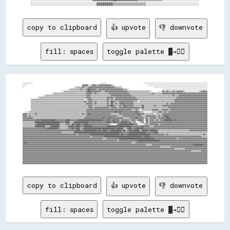
copy to clipboard
👍 upvote
👎 downvote
fill: spaces
toggle palette ▓→✊🏽
░░░░░░░░░░                                                                  ░░░░░░                                    ░░░░░░░░░░░░░░░░░░░░░░░░░░░░░░░░░░░░░░░░░░░░░░░░░░░░░░░░░░░░░░

░░░░                                                      ▓▓▓▓▓▓░░▒▒▓▓▓▓▒▒▓▓▓▓▓▓▓▓▓▓▓▓▒▒░░                                ░░░░░░░░░░░░░░░░░░░░░░░░░░░░░░░░░░░░░░░░░░░░░░░░░░░░░░░░░░

░░                                                ░░▒▒▒▒▒▒▓▓▒▒▒▒▓▓▓▓▓▓▓▓▓▓▓▓▓▓▓▓▓▓▓▓▓▓▓▓▓▓▒▒▒▒▒▒░░                              ░░░░░░░░░░░░░░░░░░░░░░░░░░░░░░░░░░░░░░░░░░░░░░░░░░░░

                                            ░░▒▒▒▒▒▒▒▒▒▒▓▓▒▒▒▒▓▓██▓▓▓▓▓▓▒▒▓▓▓▓▓▓▓▓▓▓▓▓▓▓▓▓▓▓▓▓▓▓▓▓▒▒▒▒░░                                ░░░░░░░░░░░░░░░░░░░░░░░░░░░░░░░░░░░░░░░░░░░░

                                      ░░▒▒▒▒▒▒▒▒▒▒▒▒▒▒▒▒▒▒▒▒▒▒▓▓██▓▓▓▓▓▓▓▓▓▓▒▒▒▒▓▓▓▓▓▓▓▓▓▓▓▓▓▓▓▓▓▓▓▓▓▓▒▒▒▒▒▒▒▒▒▒▒▒▒▒▒▒▒▒▒▒▒▒░░      ░░░░▓▓▒▒▓▓▒▒▒▒▓▓▒▒▓▓▓▓▓▓▒▒░░░░░░░░░░░░░░▒▒▓▓▓▓▓▓

                            ░░▒▒▒▒▒▒▒▒▒▒▒▒▒▒▒▒▒▒▒▒▒▒▒▒▒▒▒▒▒▒▒▒▓▓▓▓▓▓▒▒▓▓▒▒▒▒▒▒▒▒▒▒▒▒▓▓▓▓▓▓▓▓▓▓▓▓▓▓▓▓▓▓▓▓▒▒▒▒▒▒▒▒▒▒▒▒▒▒▒▒▒▒▒▒▒▒▓▓▒▒▒▒▒▒▒▒▓▓▓▓▓▓▓▓▓▓▓▓▓▓▓▓▓▓▓▓▓▓▓▓▓▓▓▓▓▓▓▓▓▓▓▓▓▓▓▓▓▓▓▓

                    ░░▒▒▒▒▒▒▒▒▒▒▒▒▒▒▒▒▒▒▒▒▒▒▒▒▒▒▒▒▒▒▒▒▒▒▒▒▒▒▒▒▓▓▓▓▒▒▒▒▒▒▒▒▒▒▒▒▒▒▒▒▒▒▒▒▓▓▓▓▓▓▓▓▓▓▓▓▓▓▓▓▓▓▓▓▒▒▒▒▒▒▒▒▒▒▒▒▒▒▒▒▒▒▒▒▒▒▒▒▒▒▒▒▒▒▒▒▒▒▒▒▒▒▒▒▓▓▒▒▒▒▓▓▓▓▓▓▓▓▓▓▓▓▓▓▓▓▓▓▓▓▓▓▓▓▓▓▓▓

              ░░▒▒▒▒▒▒▒▒▒▒▒▒▒▒▒▒▒▒▒▒▒▒▒▒▒▒▒▒▒▒▒▒▒▒▒▒▒▒▒▒▒▒▒▒▒▒▓▓▓▓▒▒▒▒▒▒▒▒▒▒▒▒▒▒▒▒▓▓▓▓▓▓▒▒▓▓▓▓▓▓▓▓▓▓▓▓▓▓▓▓▓▓▓▓▒▒▒▒▒▒▒▒▒▒▒▒▒▒▒▒▒▒▒▒▒▒▒▒▒▒▒▒▒▒▒▒▒▒▒▒▒▒▒▒▓▓▓▓▓▓▓▓▓▓▓▓▓▓▓▓▓▓▓▓▓▓▓▓▓▓▓▓▓▓

        ▒▒▒▒▒▒▒▒▒▒▒▒▒▒▒▒▒▒▒▒▒▒▒▒▒▒▒▒▒▒▒▒▒▒▒▒▒▒▒▒▒▒▒▒▒▒▒▒▒▒▒▒░░▒▒▓▓▓▓▒▒▒▒▒▒▒▒▒▒▒▒▒▒▓▓▒▒▓▓▒▒▓▓▓▓▓▓▓▓▓▓▓▓▓▓▓▓▓▓▓▓▓▓▒▒▒▒▒▒▒▒▒▒▒▒▒▒▒▒▒▒▒▒▒▒▒▒▒▒▒▒▒▒▒▒▒▒▒▒▓▓▓▓▓▓▓▓▓▓▓▓▓▓▓▓▓▓▓▓▓▓▓▓▓▓▓▓▓▓▓▓

        ▒▒▒▒▒▒▒▒▒▒▒▒▒▒▒▒▒▒▒▒▒▒▒▒▒▒▒▒▒▒▒▒▒▒▒▒▒▒▒▒▒▒▒▒▒▒▒▒▒▒▒▒▓▓▒▒▓▓▓▓▒▒▓▓▒▒▒▒▒▒▒▒▒▒▓▓▒▒██▓▓▒▒▒▒▓▓▓▓▓▓▓▓▓▓▓▓▓▓▒▒▒▒░░▒▒▒▒▒▒▒▒▒▒▒▒▒▒▒▒▒▒▒▒▒▒▒▒▒▒▒▒▒▒▒▒▒▒▓▓▓▓▓▓▓▓▓▓▓▓▓▓▓▓▓▓▓▓▓▓▓▓▓▓▓▓▓▓▓▓

        ▒▒▒▒▒▒▒▒▒▒▒▒▒▒▒▒▒▒▒▒▒▒▒▒▒▒▒▒▒▒▒▒▒▒▒▒▒▒▒▒▒▒▒▒▒▒▒▒▒▒▒▒▒▒▓▓▓▓▓▓▒▒▓▓▒▒▒▒▒▒▒▒▒▒▓▓▒▒██▒▒▓▓▒▒▓▓██▓▓▓▓▓▓▓▓▓▓▒▒▒▒▒▒▒▒▒▒▒▒▒▒▒▒▒▒▒▒▒▒▒▒▒▒▒▒▒▒▒▒▓▓▒▒▓▓▓▓▓▓▓▓▓▓▓▓▓▓▓▓▓▓▓▓▓▓▓▓▓▓▓▓▓▓▓▓▓▓▓▓

        ▒▒▒▒▒▒▒▒▒▒▒▒▒▒▒▒▒▒▒▒▒▒▒▒▒▒▒▒▒▒▒▒▒▒▒▒▒▒▒▒▒▒▒▒▒▒▒▒▒▒▒▒▒▒▒▒▓▓▓▓▒▒▒▒▒▒▒▒▒▒▒▒▒▒▓▓▓▓██▓▓▒▒▒▒▓▓▒▒██▓▓▓▓▓▓▓▓▒▒▒▒▒▒▒▒██▒▒▒▒▒▒▒▒▒▒▓▓▒▒▒▒▒▒▓▓▓▓▓▓▓▓▓▓▓▓▓▓▓▓▓▓▓▓▓▓▓▓▓▓▓▓▓▓▓▓▓▓▓▓▓▓▓▓▓▓▓▓

        ▒▒▒▒▒▒▒▒▒▒▒▒▒▒▒▒▒▒▒▒▒▒▒▒▒▒▒▒▒▒▒▒▒▒▒▒▒▒▒▒▒▒▒▒▒▒▒▒▒▒▒▒▒▒▒▒▓▓▓▓▒▒▓▓▓▓▓▓▓▓▓▓▓▓▓▓▒▒▓▓▓▓▓▓▒▒▓▓▓▓▓▓▓▓▓▓▓▓▓▓▓▓▓▓▓▓▒▒██▒▒▒▒▒▒▒▒▒▒▒▒▒▒▒▒▒▒▒▒▒▒▒▒▓▓▓▓▓▓▓▓▓▓▓▓▓▓▓▓▓▓▓▓▓▓▓▓▓▓▓▓▓▓▓▓▓▓▓▓▓▓

        ▒▒▒▒▒▒▒▒▒▒▒▒▒▒▒▒▒▒▒▒▒▒▒▒▒▒▒▒▒▒▒▒▒▒▒▒▒▒▒▒▒▒▒▒▒▒▒▒▒▒▒▒▒▒▓▓▓▓▓▓▓▓▓▓▓▓▓▓▓▓▓▓▓▓▓▓▓▓▓▓▓▓▓▓▓▓▓▓▓▓▓▓▓▓▓▓▓▓▒▒▒▒▓▓▒▒░░▒▒▒▒▒▒▒▒▒▒▓▓▓▓▓▓▒▒▒▒▓▓▓▓▓▓▒▒▓▓▓▓▓▓▓▓▓▓▓▓▓▓▓▓▓▓▓▓▓▓▓▓▓▓▓▓▓▓▓▓▓▓▓▓

  ░░░░▒▒▒▒▒▒▒▒▒▒▒▒▒▒▒▒▒▒▒▒▒▒▒▒▒▒▒▒▒▒▒▒▒▒▒▒▒▒▒▒▒▒▒▒▒▒▒▒▒▒▒▒▒▒▒▒▓▓▓▓▓▓▓▓▓▓▓▓▓▓▓▓▓▓▓▓▓▓▓▓▓▓▓▓██▓▓██▓▓▓▓▓▓▓▓▓▓▓▓▓▓██▓▓▒▒▒▒░░░░░░░░▒▒▒▒▒▒▓▓▓▓▒▒▓▓▒▒▓▓▓▓▓▓▓▓▓▓▓▓▓▓▓▓▓▓▓▓▓▓▓▓▓▓▓▓▓▓▓▓▓▓▓▓▓▓

▓▓▓▓▒▒▒▒▒▒▒▒▓▓▒▒▒▒▒▒▒▒▒▒▒▒▒▒▒▒▒▒▒▒▒▒▒▒▒▒▒▒▒▒▒▒▒▒▒▒▒▒▒▒▒▒▒▒▓▓▒▒▓▓██▓▓▓▓▓▓▓▓▓▓▓▓▓▓▓▓▓▓▓▓▒▒▒▒▒▒▒▒▓▓▓▓▓▓▓▓▓▓▓▓▓▓▓▓▓▓██▓▓▓▓▒▒▒▒▒▒▒▒▒▒░░▒▒▒▒▒▒▓▓▓▓▓▓▓▓▓▓▓▓▓▓▓▓▓▓▓▓▓▓▓▓▓▓▓▓▓▓▓▓▓▓▓▓▓▓▓▓▓▓▓▓

▓▓▓▓▒▒▓▓▒▒▒▒▒▒▒▒▒▒▒▒▒▒▒▒▒▒▒▒▒▒▒▒▒▒▒▒▒▒▒▒▒▒▒▒▒▒▒▒▒▒▒▒▒▒▒▒▒▒▒▒▒▒▓▓▓▓▓▓▓▓▓▓▓▓▓▓▓▓▓▓▓▓▓▓▓▓▓▓▓▓▓▓▒▒▒▒▒▒▓▓▓▓▓▓▓▓▓▓▓▓▓▓▓▓▓▓▒▒▒▒▓▓▓▓▓▓▓▓▓▓▒▒▓▓▒▒▓▓████▓▓▓▓▓▓▓▓▓▓▓▓▓▓▓▓▓▓▓▓▓▓▓▓▓▓▓▓▓▓▓▓▓▓▓▓▓▓

▓▓▓▓▓▓▓▓▓▓▒▒▒▒▒▒▒▒▒▒▒▒▒▒▒▒▒▒▒▒▒▒▒▒▒▒▒▒▒▒▒▒▒▒▒▒▒▒▒▒▒▒▒▒▒▒▒▒▒▒▓▓▓▓▓▓▓▓▓▓▓▓▓▓▓▓▓▓██▓▓▓▓██▓▓▓▓▓▓▓▓▓▓▓▓▒▒▒▒▒▒▓▓▓▓▓▓██▓▓▓▓▓▓▒▒▓▓▒▒▓▓▓▓▓▓▒▒▓▓▓▓▓▓▓▓████▓▓▓▓▓▓▓▓▓▓▓▓▓▓▓▓▓▓▓▓▓▓▓▓▓▓▓▓▓▓▓▓▓▓▓▓

▓▓▓▓▓▓▓▓▓▓▓▓▓▓██▓▓██████████████▓▓▓▓▓▓▓▓▓▓████▓▓▓▓▓▓▓▓████████████████████████▓▓▓▓██▓▓▓▓██▓▓██▒▒▓▓▓▓▓▓▓▓▒▒▓▓▓▓▒▒▓▓██▓▓░░██▒▒▓▓▓▓▒▒▓▓▒▒▓▓▓▓████████▓▓██▓▓▓▓▓▓▓▓▓▓▓▓▓▓▓▓▓▓▓▓▓▓▓▓▓▓▓▓▓▓

▒▒▒▒▒▒▒▒▒▒▒▒████████████████████████▓▓▓▓▓▓████▒▒▒▒██████████████▓▓▓▓▓▓▓▓▓▓▓▓▓▓▓▓▓▓████▓▓████▓▓▓▓██████▓▓▓▓▒▒▓▓░░░░▒▒▓▓░░▓▓▒▒▓▓▓▓▓▓▓▓▓▓▓▓▓▓▓▓▓▓▓▓▓▓▓▓▓▓▓▓▓▓▓▓▓▓▓▓▓▓▓▓▓▓▓▓▓▓▓▓▓▓▓▓▓▓▓▓

▒▒▒▒▒▒▒▒▒▒▒▒▓▓██████████████████████▒▒▒▒▒▒▓▓▓▓▒▒██▓▓████▓▓▓▓████▓▓▓▓▓▓▓▓▓▓▓▓▓▓▓▓▓▓▓▓▒▒░░░░░░▓▓██████████████▓▓▓▓░░░░░░▒▒▓▓▒▒▓▓▓▓▓▓▓▓▒▒▓▓▓▓▓▓▓▓▓▓▓▓▓▓▓▓▓▓▓▓▓▓▓▓▓▓▓▓▓▓▓▓▓▓▓▓▓▓▓▓▓▓▓▓▓▓

▒▒▒▒▒▒▒▒▒▒▒▒██████████▒▒▒▒▓▓████████▒▒▒▒▒▒▒▒▓▓████▓▓████▓▓▓▓████████▓▓▓▓▓▓▓▓▓▓▓▓▓▓████████████████████████▓▓▓▓▓▓▓▓▓▓██▓▓▓▓▓▓▒▒▒▒▓▓▓▓▓▓▓▓▓▓▓▓▓▓▓▓▓▓▓▓▓▓▓▓▓▓▓▓▓▓▓▓▓▓▓▓▓▓▓▓▓▓▓▓▓▓▓▓▓▓▓▓

▓▓▓▓▓▓▓▓▓▓▓▓▓▓▓▓▓▓▓▓▓▓▓▓██████████▓▓▒▒▒▒▒▒▒▒▓▓▓▓██▓▓████▒▒▓▓██████████████████████████████▓▓██████▒▒▒▒████▓▓▓▓████████▓▓▓▓▓▓▓▓▓▓▓▓▓▓▓▓▓▓▓▓▓▓▓▓▓▓▓▓▓▓▓▓▓▓▓▓▓▓▓▓▓▓▓▓▓▓▓▓▓▓▓▓▓▓▓▓▓▓▓▓▓▓

▓▓▓▓▓▓▓▓▓▓▓▓▓▓▓▓▓▓▓▓▓▓▓▓▓▓▓▓▓▓▓▓▓▓▓▓▓▓▓▓▓▓▓▓▓▓▓▓▓▓▓▓████▓▓▓▓████████████▓▓██▓▓████▓▓▓▓██████████▓▓██▒▒▓▓██▓▓██████▒▒██████▓▓██████▓▓▒▒▒▒▒▒▒▒▒▒▒▒▒▒▒▒▒▒▒▒▒▒▒▒▒▒▒▒▒▒▓▓▓▓▓▓▓▓▓▓▓▓▓▓▓▓▓▓

▓▓▓▓▓▓▓▓▓▓▓▓▓▓▓▓▓▓▓▓▓▓▓▓▓▓▓▓▓▓▓▓▓▓▓▓▓▓▒▒▒▒▒▒▒▒▒▒▒▒██████████████████████████████████████████████▓▓▓▓▓▓▓▓████████████████▓▓▓▓▓▓▓▓████▒▒▒▒▒▒▒▒▒▒▒▒▒▒▒▒▒▒▒▒▒▒▒▒▒▒▒▒▒▒▒▒▒▒▒▒▒▒▒▒▒▒▒▒▒▒▒▒

▓▓▓▓▓▓▓▓▓▓▓▓▓▓▓▓▓▓▓▓▓▓▓▓▓▓▓▓▓▓▓▓▓▓▓▓▓▓▓▓▓▓▓▓▓▓▓▓▓▓▓▓▒▒▓▓▓▓▓▓▓▓▓▓▓▓████████████████████████████▓▓██▓▓▓▓██████████████████████▓▓▓▓▓▓▓▓▓▓▓▓▓▓▒▒▓▓▒▒▒▒▒▒▒▒▒▒▒▒▒▒▒▒▒▒▒▒▒▒▒▒▒▒▒▒▒▒▒▒▒▒▓▓▒▒

▓▓▓▓▓▓▓▓▓▓▓▓▓▓▓▓▓▓▓▓▓▓▓▓▓▓▓▓▓▓▓▓▓▓▓▓▓▓▓▓▓▓▓▓▓▓▓▓▓▓▓▓▓▓▓▓▓▓▓▓▓▓▓▓▓▓▒▒▓▓▓▓▓▓▓▓▓▓▓▓████████████████████████████████████▓▓██████▓▓▓▓▓▓▓▓▓▓▓▓▓▓▓▓▓▓▓▓▓▓▓▓▓▓▓▓▓▓▓▓▓▓▓▓▓▓▓▓▓▓▓▓▓▓▓▓▓▓▒▒▒▒▒▒

▓▓▓▓▓▓▓▓▓▓▓▓▓▓▓▓▓▓▓▓▓▓▓▓▓▓▓▓▓▓▓▓▓▓▓▓▓▓▓▓▓▓▓▓▓▓▓▓▓▓▓▓▓▓▓▓▓▓▓▓▓▓▓▓▓▓▓▓▓▓▓▓▓▓▓▓▓▓▒▒▒▒▓▓▓▓▓▓▓▓▓▓▓▓██████████████████████████████████▓▓▓▓▓▓▓▓▓▓▓▓▓▓▓▓▓▓▓▓▓▓▒▒▓▓▓▓▓▓▓▓▓▓▓▓▓▓▓▓▓▓▓▓▓▓▓▓▓▓▓▓

▓▓▓▓▓▓▓▓▓▓▓▓▓▓▓▓▓▓▓▓▓▓▓▓▓▓▓▓▓▓▓▓▓▓▓▓▓▓▓▓▓▓▓▓▓▓▓▓▓▓▓▓▓▓▓▓▓▓▓▓▓▓▓▓▓▓▓▓▓▓▓▓▓▓▓▓▓▓▓▓▓▓▓▓▓▓▓▓▓▓▓▓▒▒▓▓▓▓▓▓▓▓▓▓▓▓▓▓▓▓▓▓██████████████████████▓▓▓▓▓▓▓▓▓▓▓▓▓▓▓▓▓▓▓▓▓▓▓▓▓▓▓▓▓▓▓▓▓▓▓▓▓▓▓▓▓▓▓▓▓▓

▓▓██▓▓▓▓▓▓▓▓▓▓▓▓▓▓▓▓▓▓▓▓▓▓▓▓▓▓▓▓▓▓▓▓▓▓▓▓▓▓▓▓▓▓▓▓▓▓▓▓▓▓▓▓▓▓▓▓▓▓▓▓▓▓▓▓▓▓▓▓▓▓▓▓▓▓▓▓▓▓▓▓▓▓▓▓▓▓▓▓▓▓▓▓▓▓▓▓▓▓▓▓▓▓▒▒▒▒▓▓▓▓▓▓▓▓▓▓▓▓▓▓▓▓▓▓▓▓▓▓▓▓▓▓▓▓▓▓▓▓▓▓▓▓▓▓▓▓▓▓▓▓▓▓▓▓▓▓▓▓▓▓▓▓▓▓▓▓▓▓▓▓▓▓▓▓▓▓

▓▓▓▓▓▓▓▓▓▓▓▓▓▓▓▓▓▓▓▓▓▓▓▓▓▓▓▓▓▓▓▓▓▓▓▓▓▓▓▓▓▓▓▓▓▓▓▓▓▓▓▓▓▓▓▓▓▓▓▓▓▓▓▓▓▓▓▓▓▓▓▓▓▓▓▓▓▓▓▓▓▓▓▓▓▓▓▓▓▓▓▓▓▓▓▓▓▓▓▓▓▓▓▓▓▓▓▓▓▓▓▓▓▓▓▓▓▓▓▓▒▒▒▒▒▒▓▓▓▓▓▓▓▓▓▓▓▓▓▓▓▓▓▓▓▓▓▓▓▓▓▓▓▓▓▓▓▓▓▓▓▓▓▓▓▓██████████▓▓▓▓

▓▓▓▓▓▓▓▓▓▓▓▓▓▓▓▓▓▓▓▓▓▓▓▓▓▓▓▓▓▓▓▓▓▓▓▓▓▓▓▓▓▓▓▓▓▓▓▓▓▓▓▓▓▓▓▓▓▓▓▓▓▓▓▓▓▓▓▓▓▓▓▓▓▓▓▓▓▓▓▓▓▓▓▓▓▓▓▓▓▓▓▓▓▓▓▓▓▓▓▓▓▓▓▓▓▓▓▓▓▓▓▓▓▓▓▓▓▓▓▓▓▓▓▓▓▓▓▓▓▓▓▓▓▓▒▒▒▒▒▒▒▒▒▒▓▓▓▓▓▓▓▓▓▓▓▓▓▓▓▓▓▓▓▓▓▓▓▓▓▓▓▓▓▓▓▓▓▓▓▓

▓▓▓▓▓▓▓▓▓▓▓▓▓▓▓▓▓▓▓▓▓▓▓▓▓▓▓▓▓▓▓▓▓▓▓▓▓▓▓▓▓▓▓▓▓▓▓▓▓▓▓▓▓▓▓▓▓▓▓▓▓▓▓▓▓▓▓▓▓▓▓▓▓▓▓▓▓▓▓▓▓▓▓▓▓▓▓▓▓▓▓▓▓▓▓▓▓▓▓▓▓▓▓▓▓▓▓▓▓▓▓▓▓▓▓▓▓▓▓▓▓▓▓▓▓▓▓▓▓▓▓▓▓▓▓▓▓▓▓▓▓▓▓▓▓▓▓▓▒▒▒▒▒▒▒▒▒▒▓▓▓▓▓▓▓▓▓▓▓▓▓▓▓▓▓▓▓▓▓▓

▓▓▓▓▓▓▓▓▓▓▓▓▓▓▓▓▓▓▓▓▓▓▓▓▓▓▓▓▓▓▓▓▓▓▓▓▓▓▓▓▓▓▓▓▓▓▓▓▓▓▓▓▓▓▓▓▓▓▓▓▓▓▓▓▓▓▓▓▓▓▓▓▓▓▓▓▓▓▓▓▓▓▓▓▓▓▓▓▓▓▓▓▓▓▓▓▓▓▓▓▓▓▓▓▓▓▓▓▓▓▓▓▓▓▓▓▓▓▓▓▓▓▓▓▓▓▓▓▓▓▓▓▓▓▓▓▓▓▓▓▓▓▓▓▓▓▓▓▓▓▓▓▓▓▓▓▓▓▓▓▓▓▓▓▒▒▒▒▒▒▒▒▒▒▓▓▓▓▓▓

▓▓▓▓▓▓▓▓▓▓▓▓▓▓▓▓▓▓▓▓▓▓▓▓▓▓▓▓▓▓▓▓▓▓▓▓▓▓▓▓▓▓▓▓▓▓▓▓▓▓▓▓▓▓▓▓▓▓▓▓▓▓▓▓▓▓▓▓▓▓▓▓▓▓▓▓▓▓▓▓▓▓▓▓▓▓▓▓▓▓▓▓▓▓▓▓▓▓▓▓▓▓▓▓▓▓▓▓▓▓▓▓▓▓▓▓▓▓▓▓▓▓▓▓▓▓▓▓▓▓▓▓▓▓▓▓▓▓▓▓▓▓▓▓▓▓▓▓▓▓▓▓▓▓▓▓▓▓▓▓▓▓▓▓▓▓▓▓▓▓▓▓▓▓▓▓▓▓▓▓

▓▓▓▓▓▓▓▓▓▓▓▓▓▓▓▓▓▓▓▓▓▓▓▓▓▓▓▓▓▓▓▓▓▓▓▓▓▓▓▓▓▓▓▓▓▓▓▓▓▓▓▓▓▓▓▓▓▓▓▓▓▓▓▓▓▓▓▓▓▓▓▓▓▓▓▓▓▓▓▓▓▓▓▓▓▓▓▓▓▓▓▓▓▓▓▓▓▓▓▓▓▓▓▓▓▓▓▓▓▓▓▓▓▓▓▓▓▓▓▓▓▓▓▓▓▓▓▓▓▓▓▓▓▓▓▓▓▓▓▓▓▓▓▓▓▓▓▓▓▓▓▓▓▓▓▓▓▓▓▓▓▓▓▓▓▓▓▓▓▓▓▓▓▓▓▓▓▓▓▓

▓▓▓▓▓▓▓▓▓▓▓▓▓▓▓▓▓▓▓▓▓▓▓▓▓▓▓▓▓▓▓▓▓▓▓▓▓▓▓▓▓▓▓▓▓▓▓▓▓▓▓▓▓▓▓▓▓▓▓▓▓▓▓▓▓▓▓▓▓▓▓▓▓▓▓▓▓▓▓▓▓▓▓▓▓▓▓▓▓▓▓▓▓▓▓▓▓▓▓▓▓▓▓▓▓▓▓▓▓▓▓▓▓▓▓▓▓▓▓▓▓▓▓▓▓▓▓▓▓▓▓▓▓▓▓▓▓▓▓▓▓▓▓▓▓▓▓▓▓▓▓▓▓▓▓▓▓▓▓▓▓▓▓▓▓▓▓▓▓▓▓▓▓▓▓▓▓▓▓▓

▓▓▓▓▓▓▓▓▓▓▓▓▓▓▓▓▓▓▓▓▓▓▓▓▓▓▓▓▓▓▓▓▓▓▓▓▓▓▓▓▓▓▓▓▓▓▓▓▓▓▓▓▓▓▓▓▓▓▓▓▓▓▓▓▓▓▓▓▓▓▓▓▓▓▓▓▓▓▓▓▓▓▓▓▓▓▓▓▓▓▓▓▓▓▓▓▓▓▓▓▓▓▓▓▓▓▓▓▓▓▓▓▓▓▓▓▓▓▓▓▓▓▓▓▓▓▓▓▓▓▓▓▓▓▓▓▓▓▓▓▓▓▓▓▓▓▓▓▓▓▓▓▓▓▓▓▓▓▓▓▓▓▓▓▓▓▓▓▓▓▓▓▓▓▓▓▓▓▓▓

▓▓▓▓▓▓▓▓▓▓▓▓▓▓▓▓▓▓▓▓▓▓▓▓▓▓▓▓▓▓▓▓▓▓▓▓▓▓▓▓▓▓▓▓▓▓▓▓▓▓▓▓▓▓▓▓▓▓▓▓▓▓▓▓▓▓▓▓▓▓▓▓▓▓▓▓▓▓▓▓▓▓▓▓▓▓▓▓▓▓▓▓▓▓▓▓▓▓▓▓▓▓▓▓▓▓▓▓▓▓▓▓▓▓▓▓▓▓▓▓▓▓▓▓▓▓▓▓▓▓▓▓▓▓▓▓▓▓▓▓▓▓▓▓▓▓▓▓▓▓▓▓▓▓▓▓▓▓▓▓▓▓▓▓▓▓▓▓▓▓▓▓▓▓▓▓▓▓▓▓

copy to clipboard
👍 upvote
👎 downvote
fill: spaces
toggle palette ▓→✊🏽