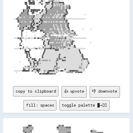
                  ██▓▓  ▓▓▒▒      ░░██░░░░    ▒▒▒▒▒▒██░░░░░░░░░░░░                                                        

              ████  ██████▓▓██    ░░██░░░░  ▒▒██▓▓██░░░░██▒▒▒▒▒▒▒▒▒▒██▓▓▓▓██                                              

              ▓▓██  ▓▓▓▓▓▓▓▓██    ░░  ██░░  ▒▒▓▓▒▒░░░░██▒▒░░▒▒░░▒▒░░▒▒░░▒▒▓▓                                              

                ██                ░░  ▓▓░░░░░░░░░░▓▓░░░░▒▒░░▒▒░░▒▒░░▒▒░░░░▒▒░░▓▓                                          

                ▓▓████                ██░░░░░░░░░░██▒▒▒▒▒▒▒▒▒▒▒▒▒▒░░▒▒▒▒░░▒▒▒▒▒▒██                                        

                ██▒▒██    ░░            ██░░░░░░██▒▒▒▒▒▒▒▒▒▒▒▒▒▒▒▒░░▒▒▒▒░░▒▒▒▒▒▒██                                        

            ██▒▒▒▒▒▒██  ██████████▓▓████  ██░░░░██▒▒▒▒▒▒▒▒▒▒▒▒▒▒▒▒▒▒▒▒▒▒▒▒▒▒▒▒▒▒▒▒██                                      

            ██▒▒▒▒▒▒██  ██▒▒██▒▒▒▒██    ██░░░░░░██▒▒▒▒▒▒▒▒▒▒▒▒▒▒▒▒░░▒▒▒▒▒▒▒▒▒▒░░▒▒██                                      

          ██▒▒▒▒▒▒▒▒██    ████      ██░░░░░░░░██▒▒▒▒▒▒▒▒▒▒▒▒▒▒▒▒▒▒▒▒▒▒▒▒▒▒▒▒▒▒▒▒▒▒██                                      

        ▒▒▒▒▒▒▒▒▒▒▒▒▒▒▓▓░░  ░░░░  ▒▒░░░░░░░░░░▓▓▒▒▒▒▒▒▒▒▒▒░░▒▒▒▒▒▒░░▒▒░░░░▒▒░░░░▒▒▓▓██░░                  ░░              

        ▓▓▒▒▒▒▒▒▒▒▒▒▒▒▒▒▒▒▒▒▒▒▒▒██░░░░░░░░░░░░██▒▒▒▒▒▒▒▒▒▒▒▒▒▒▒▒▒▒░░▒▒░░░░▒▒▒▒░░▒▒████                                    

      ▓▓░░░░▒▒▒▒░░▒▒▒▒▒▒▒▒░░▒▒▒▒▓▓░░░░░░░░░░░░▓▓░░▒▒▒▒░░▒▒░░▒▒▒▒░░░░▒▒░░░░▒▒░░░░▒▒▒▒▒▒░░                                  

  ░░░░██▒▒▒▒▒▒▒▒▒▒▒▒▒▒▒▒▒▒▒▒▒▒▒▒██░░▒▒░░▒▒░░▒▒██▒▒▒▒▒▒▒▒▒▒▒▒▒▒▒▒▒▒▒▒▒▒▒▒▒▒▒▒▒▒▒▒▒▒▒▒▒▒██░░░░░░░░░░░░░░░░░░░░░░░░░░░░░░░░░░

      ██▒▒▒▒▒▒▒▒▒▒▒▒▒▒▒▒▒▒▒▒▒▒▒▒██░░░░░░░░░░████▒▒▒▒▒▒▒▒▒▒▒▒▒▒▒▒▒▒▒▒▒▒▒▒▒▒▒▒▒▒▒▒▒▒▒▒▒▒▒▒██                                

      ██▒▒▒▒░░▒▒▒▒░░▒▒▒▒▒▒░░░░▓▓██░░░░░░░░██░░▓▓▒▒░░░░░░▒▒░░▒▒░░▒▒░░▒▒░░░░▒▒░░░░░░▒▒░░▒▒▓▓                                

        ▓▓▒▒▒▒▒▒▒▒▒▒▒▒▒▒▒▒▒▒██░░██░░████░░░░██▒▒▒▒▒▒▒▒▒▒▒▒▒▒▒▒▒▒▒▒▒▒▒▒▒▒▒▒▒▒▒▒▒▒▒▒▒▒▒▒▒▒▒▒██                              

      ░░▒▒▒▒▒▒▒▒▒▒▒▒▒▒▒▒▒▒▒▒██░░██▒▒░░░░░░██▒▒▒▒▒▒▒▒▒▒▒▒▒▒▒▒▒▒▒▒▒▒░░▒▒░░▒▒▒▒▒▒░░▒▒▒▒▒▒░░▒▒██                              

      ▓▓░░▒▒▒▒▒▒▒▒▒▒██░░░░░░████░░░░░░████▒▒▒▒▒▒▒▒▒▒▒▒▒▒▒▒▒▒▒▒▒▒▒▒░░▒▒▒▒░░▒▒▒▒░░▒▒▒▒▒▒░░▒▒██                              

        ▓▓▒▒▒▒██░░░░░░██▒▒██▒▒████░░░░██▒▒▒▒▒▒▒▒▒▒▒▒▒▒▒▒▒▒▒▒▒▒▒▒▒▒░░▒▒▒▒░░▒▒▒▒░░▒▒▒▒▒▒░░▒▒██                              

        ▓▓▒▒▒▒▒▒░░▒▒▒▒▓▓▓▓▒▒▒▒▓▓  ░░▓▓▓▓▒▒▒▒▒▒▒▒░░▒▒▒▒▒▒▒▒░░░░▒▒▒▒░░▒▒░░░░▒▒░░░░▒▒▒▒▒▒░░░░▓▓              ░░        ░░    

          ▓▓██        ██▒▒▒▒▒▒██    ████▒▒▒▒▒▒▒▒▒▒▒▒▒▒▒▒▒▒▒▒▒▒▒▒▒▒░░▒▒▒▒░░▒▒▒▒░░▒▒▒▒▒▒░░▒▒██                              

          ▓▓    ░░      ░░░░      ░░  ██▒▒▒▒▒▒▒▒░░▒▒░░░░▒▒▒▒▒▒▒▒░░░░▒▒░░░░▒▒▒▒░░▒▒▒▒░░░░░░▓▓                              

          ▓▓                      ░░  ▓▓▒▒░░▒▒▒▒▒▒▒▒░░░░▒▒▒▒▒▒░░▒▒░░▒▒░░░░▒▒░░░░▒▒▒▒▒▒▒▒▓▓                                

          ▓▓    ░░        ░░      ░░  ▓▓▒▒░░░░▒▒▒▒  ░░    ░░  ░░░░░░    ░░▒▒░░░░░░▒▒░░▒▒░░                                

          ▒▒              ░░      ░░▓▓░░▓▓▒▒░░▒▒▒▒▒▒▒▒▒▒▒▒░░▒▒░░░░░░▒▒░░░░▒▒░░░░░░▒▒▒▒░░                                  

  ░░░░░░██▒▒██░░▒▒░░░░░░░░▒▒░░░░░░░░██░░▒▒██▒▒▒▒▒▒░░▒▒  ░░  ▒▒▒▒▒▒▒▒▒▒▒▒▒▒▒▒▓▓▒▒▒▒▒▒▒▒██░░░░░░░░░░░░░░░░░░░░░░░░░░░░░░░░░░

        ▒▒▓▓    ░░                ░░▓▓░░░░░░▓▓▒▒▒▒▒▒▒▒▒▒▒▒░░▒▒░░▒▒░░▒▒░░░░▒▒░░░░░░▒▒░░░░                                  

          ██                        ██░░░░░░██▒▒▒▒▒▒▒▒▒▒▒▒▒▒▒▒▒▒▒▒░░▒▒▒▒░░▒▒▒▒░░▒▒▒▒██▒▒                                  

        ░░▒▒                        ██░░░░░░██░░░░░░░░▒▒▒▒░░▒▒░░▒▒░░▒▒░░░░▒▒░░░░░░▒▒██░░                  ░░              

        ▓▓  ░░                      ██░░░░░░██▒▒▒▒▒▒▒▒▒▒▒▒▒▒▒▒▒▒▒▒▒▒▒▒░░░░▒▒▒▒▒▒▒▒▒▒██                                    

        ▓▓▓▓                      ░░  ██░░░░░░░░▓▓▒▒▒▒▒▒▒▒▒▒▒▒▒▒▒▒░░▒▒░░░░▒▒▒▒░░██░░░░░░██                                

            ▓▓  ░░░░      ░░    ░░░░  ▓▓░░░░░░░░░░▒▒▓▓░░▒▒░░▒▒▒▒░░▒▒▒▒▒▒▒▒▓▓▒▒░░░░░░░░░░░░▒▒██                            

  ░░░░░░░░░░██░░▒▒░░░░░░░░▒▒░░░░░░░░░░██▒▒░░▒▒░░░░░░▒▒▓▓▒▒▓▓▒▒██▓▓▒▒██▒▒▒▒▒▒▒▒░░▒▒░░▒▒░░░░░░▒▒▓▓░░░░░░░░░░░░░░░░░░░░░░░░░░

              ██    ██            ░░  ██░░░░░░░░░░░░░░░░██████░░░░░░░░░░░░░░░░░░░░░░░░░░░░░░░░░░██                        

              ████████                ██░░░░░░░░░░░░░░░░░░░░░░░░░░░░░░░░░░░░░░░░░░░░░░░░░░░░░░░░░░██                      

              ▒▒██░░██            ░░  ██░░░░░░░░░░░░░░░░░░░░░░░░░░░░░░░░░░░░░░░░░░░░░░░░░░░░░░░░░░░░██                    

                ██░░██              ██░░░░░░░░░░░░░░░░░░░░░░░░░░██░░░░░░░░░░░░░░░░░░░░░░░░░░░░░░░░░░░░██                  

                ██░░▓▓            ░░▓▓░░░░░░░░░░░░░░░░░░░░░░░░░░▓▓░░░░░░░░░░░░░░░░░░░░░░░░░░░░░░░░░░░░▓▓▓▓                

                ██░░░░██            ██░░░░░░░░░░░░░░░░░░░░░░░░░░██░░░░░░▒▒██░░░░░░░░░░░░░░░░░░░░░░░░░░░░██                

                  ▓▓░░░░██▓▓██    ▓▓░░░░░░░░░░░░░░░░░░░░░░░░░░░░▓▓▒▒▓▓▒▒▒▒░░░░░░░░░░░░░░░░░░░░░░░░░░░░░░░░▒▒▓▓██▒▒██      

                  ██░░░░░░░░████  ▓▓▒▒░░▒▒▒▒▒▒▒▒▒▒░░▒▒░░░░░░░░░░▓▓▒▒░░░░░░██▓▓▓▓░░░░░░░░░░░░░░░░░░░░░░░░░░▒▒░░░░░░░░▒▒    

        ░░          ▓▓░░░░▓▓░░░░▓▓▒▒░░░░░░░░░░░░░░░░░░░░░░░░░░░░▒▒░░░░░░░░░░░░░░░░░░░░░░░░░░░░░░░░░░░░░░░░░░░░░░░░░░░░▓▓  

                    ██░░░░██▒▒▒▒██░░▒▒░░░░░░░░░░░░░░░░░░░░░░░░░░██░░░░░░░░░░░░░░░░░░░░░░░░░░░░░░░░░░░░░░░░▒▒░░░░░░░░░░██  

                    ▓▓░░░░▓▓░░░░▓▓░░░░░░░░░░░░░░░░░░░░░░░░░░░░░░▓▓░░░░░░░░░░░░░░░░░░░░░░░░░░░░░░░░░░░░░░░░▒▒░░░░░░░░▒▒    

              ▒▒░░▒▒▓▓░░░░░░▓▓░░▓▓░░░░░░░░░░░░░░░░░░░░░░░░░░░░░░▓▓▒▒░░░░░░░░░░░░░░░░░░░░░░░░░░░░░░░░░░░░░░▒▒░░░░░░░░░░▒▒  

            ▒▒░░░░░░░░▒▒░░▒▒░░▒▒░░░░░░░░░░░░░░░░░░░░░░░░░░░░░░░░▒▒░░▒▒▒▒▒▒░░░░░░░░░░░░░░░░░░░░░░░░░░░░░░░░▒▒▒▒▒▒░░░░░░▒▒  

            ▓▓▓▓░░  ▓▓    ▓▓▓▓▒▒██▒▒██░░░░░░░░░░░░░░░░░░░░░░▒▒░░▓▓▒▒    ░░  ██░░░░░░░░░░░░░░░░░░░░░░░░░░░░░░▒▒            

  ░░░░░░░░░░░░░░██████████▓▓░░░░██░░░░░░████▒▒░░░░░░▒▒▒▒░░▒▒██████▓▓██░░░░░░▒▒░░████▒▒░░░░░░░░▒▒██▓▓████▓▓▓▓▓▓░░░░░░░░░░░░

    ░░                    ▒▒  ▓▓  ░░  ▒▒  ▓▓██░░░░░░░░░░░░▒▒          ▒▒▒▒▒▒▒▒▒▒▒▒  ▓▓▒▒▓▓▓▓▓▓▓▓                          

                              ▓▓██▒▒██▓▓██████▓▓▓▓▓▓▓▓▒▒▓▓                                                                

copy to clipboard
👍 upvote
👎 downvote
fill: spaces
toggle palette ▓→✊🏽
        ██▓▓                              ▓▓▒▒▓▓                                                      

  ▒▒▒▒██▒▒▒▒▒▒                          ██▒▒▒▒▒▒▒▒▓▓▓▓▓▓                                              

  ▒▒▒▒▒▒▒▒▒▒▒▒                          ▒▒▒▒▒▒▒▒▒▒▒▒▒▒▒▒                        ░░                    

  ▓▓▒▒▒▒▒▒▓▓                              ▒▒▒▒▒▒▒▒▒▒▒▒▒▒                      ██▒▒▒▒░░                

  ░░██▒▒▒▒▒▒                              ▒▒▒▒▒▒▒▒▒▒▓▓▓▓                      ▒▒▒▒▒▒▒▒▓▓▓▓▓▓          
