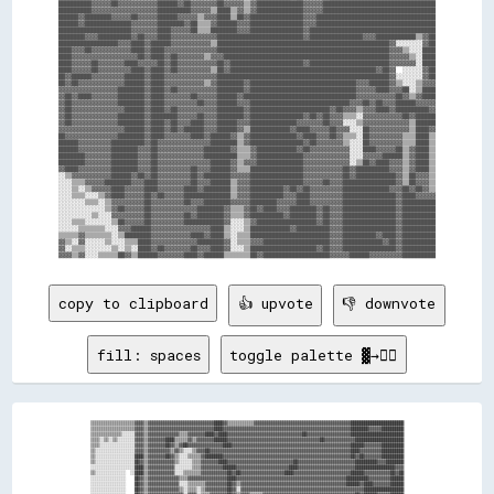
copy to clipboard
👍 upvote
👎 downvote
fill: spaces
toggle palette ▓→✊🏽
▒▒▒▒▒▒▒▒▒▒▒▒▒▒▒▒▒▒▒▒▓▓▓▓▒▒▓▓▓▓▓▓▓▓▓▓▓▓▓▓▓▓▓▓▓▓▓▓▓▓▓▓▓▓▓▓████▓▓▒▒▒▒▒▒▒▒▒▒▒▒▓▓▓▓▓▓▓▓▓▓▓▓▓▓▓▓▓▓▓▓▓▓▓▓▓▓▓▓▓▓▓▓▓▓▓▓▓▓▓▓▓▓▓▓████████████████████████

▒▒▒▒▒▒▒▒▒▒▒▒▒▒▒▒▒▒▒▒▓▓▓▓▒▒▓▓▓▓▓▓▓▓▓▓▓▓▓▓▓▓▓▓▓▓▓▓▓▓▓▓▓▓▓▓████▓▓▓▓▓▓▓▓▓▓▓▓▓▓▓▓▓▓▓▓▓▓▓▓▓▓▓▓▓▓▓▓▓▓▓▓▓▓▓▓▓▓▓▓▓▓▓▓▓▓▓▓▓▓▓▓▓▓████████▓▓▓▓▓▓██████████

▒▒▒▒▒▒▒▒▒▒▒▒▒▒░░░░░░▓▓▓▓▒▒▓▓▓▓▓▓▓▓▓▓▓▓▓▓▒▒▒▒▓▓▓▓▓▓▓▓████▓▓████▓▓▓▓▓▓▓▓▓▓▓▓▓▓▓▓▓▓▓▓▓▓▓▓▓▓▓▓▓▓▓▓▓▓██▓▓▓▓▓▓▓▓▓▓▓▓▓▓▓▓▓▓▓▓████████████████████████

▒▒▒▒░░▒▒░░▒▒░░░░░░░░▓▓▓▓▒▒▓▓▓▓▓▓▓▓████▒▒▒▒▒▒▓▓▒▒▓▓▓▓▓▓▓▓██████▓▓▓▓▓▓▓▓▓▓▓▓▓▓▓▓▓▓▓▓▓▓▓▓▓▓▓▓▓▓▓▓▓▓▓▓▓▓▓▓▓▓██▓▓▓▓▓▓▓▓▓▓▓▓▓▓██████████████████████

▒▒▒▒░░░░░░░░░░░░░░░░▓▓▓▓▒▒▓▓▓▓▓▓▓▓██▓▓▒▒▓▓██▓▓▓▓▓▓▓▓▓▓▓▓▓▓▓▓████▓▓▓▓▓▓▓▓▓▓▓▓▓▓▓▓▓▓▓▓▓▓▓▓▓▓▓▓▓▓▓▓▓▓▓▓▓▓▓▓▓▓▓▓▓▓▓▓▓▓▓▓▓▓██████▓▓▓▓▓▓▓▓██████████

▒▒░░░░░░░░░░░░░░░░░░▓▓▓▓▒▒▓▓▓▓▓▓▓▓▓▓▒▒▓▓▒▒░░░░▒▒▓▓▓▓██▓▓▓▓▓▓▓▓▓▓▓▓▓▓▓▓▓▓▓▓▓▓▓▓▓▓▓▓▓▓▓▓▓▓▓▓▓▓▓▓▓▓▓▓▓▓▓▓▓▓▓▓▓▓▓▓▓▓▓▓▓▓▓▓████▓▓▓▓▓▓▓▓▓▓██████████

▒▒░░░░░░░░░░░░░░░░░░████▒▒▓▓▓▓▓▓▓▓██▓▓▒▒░░░░▒▒▒▒▒▒▓▓████████▓▓▓▓▓▓▓▓▓▓▓▓▓▓▓▓▓▓▓▓▓▓▓▓▓▓▓▓▓▓▓▓▓▓▓▓▓▓▓▓▓▓▓▓▓▓▓▓▓▓▓▓▓▓▓▓▓▓██▓▓██▓▓▓▓▓▓▓▓██████████

▒▒░░░░░░░░░░░░░░░░░░██▓▓▒▒▓▓▓▓▓▓▓▓▓▓▓▓▒▒░░░░░░▒▒▒▒▓▓▓▓▓▓▓▓████▓▓▓▓▓▓▓▓▓▓▓▓▓▓▓▓▓▓▓▓▓▓▓▓▓▓▓▓▓▓██▓▓▓▓▓▓▓▓▓▓▓▓▓▓▓▓▓▓▓▓▓▓▓▓▓▓██████████▓▓▓▓████████

░░░░░░░░░░░░░░░░░░░░████▒▒▓▓▓▓▓▓▓▓▓▓▓▓░░░░░░░░▒▒▒▒▓▓▓▓▓▓▓▓▓▓██████▓▓▓▓▓▓▓▓▓▓▓▓▓▓▓▓▓▓▓▓▓▓▓▓████▓▓▓▓▓▓▓▓▓▓▓▓▓▓▓▓▓▓▓▓▓▓▓▓▓▓██████████████████▓▓▓▓

▒▒░░░░░░░░░░░░░░  ░░████▒▒▓▓▓▓▓▓▓▓▓▓▓▓░░░░▒▒▒▒▒▒▒▒▓▓▓▓▓▓▓▓▓▓▓▓██▓▓██▓▓▓▓▓▓▓▓▓▓▓▓▓▓▓▓▓▓▓▓████▓▓▓▓▓▓▓▓▓▓▓▓▓▓▓▓▓▓▓▓▓▓▓▓▓▓██████▓▓▓▓▓▓▓▓▓▓▓▓██▓▓██

░░░░░░░░░░░░░░░░    ██▓▓▒▒▓▓▓▓▓▓▓▓▓▓▓▓▓▓▒▒▒▒▓▓▓▓▓▓▓▓▓▓▓▓▓▓▓▓▓▓████▓▓▓▓▓▓▓▓▓▓▓▓▓▓▓▓▓▓▓▓▓▓▓▓▓▓▓▓▓▓▓▓▓▓▓▓▓▓▓▓▓▓▓▓▓▓▓▓▓▓██████████▓▓▓▓▓▓▓▓▓▓██████

░░░░░░░░░░░░░░░░    ██▓▓▒▒▓▓▓▓▓▓▓▓▓▓▓▓▓▓░░░░▒▒▒▒▒▒▒▒▓▓▓▓▓▓▓▓▓▓██▓▓▒▒▓▓▓▓▓▓▓▓▓▓▓▓▓▓▓▓▓▓▓▓▓▓▓▓▓▓▓▓▓▓▓▓▓▓▓▓▓▓▓▓▓▓▓▓▓▓▓▓██████▓▓████▓▓▓▓▓▓▓▓██████

░░░░░░░░░░░░░░░░    ██▓▓▒▒▓▓▓▓▓▓▓▓▓▓▓▓▓▓▒▒░░▒▒▒▒░░▒▒▓▓▓▓▓▓▓▓▓▓██▓▓░░▓▓▓▓▓▓▓▓▓▓▓▓▓▓▓▓▓▓▓▓▓▓▓▓▓▓▓▓▓▓▓▓▓▓▓▓▓▓▓▓▓▓▓▓▓▓▓▓▓▓▓▓▓▓▓▓██████████████████
