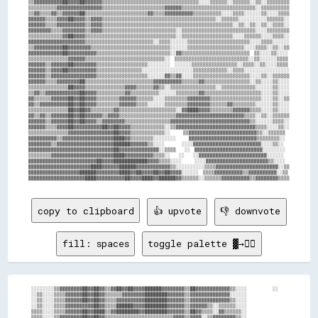
▒▒▓▓▓▓▓▓▓▓▓▓██▓▓▓▓██▓▓▓▓▓▓▒▒▒▒▒▒▒▒▒▒▒▒▒▒▒▒▒▒▒▒▒▒▒▒▒▒▒▒▒▒▒▒▒▒░░░░▒▒▒▒▒▒░░▒▒▒▒▒▒░░▒▒░░▒▒▒▒▒▒▒▒

▒▒▒▒▒▒▒▒▒▒▓▓▓▓▓▓▓▓▓▓▓▓▓▓▓▓▒▒▒▒▒▒▒▒▒▒▒▒▒▒▒▒▒▒▒▒▒▒▓▓▓▓▓▓▒▒▒▒▒▒▒▒▒▒▒▒▒▒▒▒▒▒▒▒▒▒▒▒▒▒░░▒▒▒▒▒▒▒▒▒▒

▒▒▓▓▒▒▒▒▓▓▒▒▓▓▓▓▓▓██▒▒▒▒▒▒▒▒▒▒▒▒▒▒▒▒▒▒▒▒▒▒▓▓▒▒▒▒▓▓▓▓▓▓▓▓▓▓▒▒▒▒▒▒▒▒▒▒░░░░▒▒▒▒░░░░░░▒▒░░░░▒▒▒▒

▓▓▓▓▓▓▒▒▒▒▓▓▓▓██▓▓▓▓▒▒▓▓▓▓▒▒▒▒▒▒▒▒▒▒▒▒▒▒▒▒▒▒▒▒▒▒▒▒▒▒▒▒▒▒▒▒▒▒▒▒▒▒▒▒░░▒▒▒▒▒▒░░░░░░░░░░▒▒▒▒▒▒░░

▓▓▓▓▓▓▒▒▒▒▓▓▓▓▓▓▓▓▓▓▒▒▓▓▓▓▒▒▒▒▒▒▒▒▒▒▒▒▒▒▒▒▒▒▒▒▒▒▒▒▒▒▒▒▒▒▒▒▒▒▒▒▒▒▒▒▒▒▒▒▒▒░░▒▒░░▒▒░░▒▒░░▒▒▒▒░░

▓▓▓▓▓▓▓▓▒▒▒▒▓▓▓▓▓▓▓▓▒▒▓▓▓▓▒▒▒▒▒▒▒▒▒▒▒▒▒▒▒▒▒▒▒▒▒▒▒▒▒▒░░▒▒▒▒▒▒▒▒▒▒▒▒▒▒▒▒▒▒▒▒▒▒▒▒▒▒░░░░▒▒▒▒▒▒▒▒

▒▒▒▒▒▒▒▒▒▒▒▒▓▓██▓▓▓▓▒▒▒▒▒▒▒▒▒▒▒▒▒▒▒▒▒▒▒▒▒▒▒▒▒▒▒▒▒▒▒▒░░▒▒▒▒▒▒▒▒▒▒▒▒▒▒▒▒▒▒░░░░▒▒▒▒▒▒░░░░▒▒▒▒░░

▓▓▓▓▓▓▓▓▓▓▓▓▓▓▓▓▓▓▓▓▒▒▒▒▒▒▒▒▒▒▒▒▒▒▒▒▒▒▒▒▒▒▒▒░░▒▒▒▒░░░░░░▒▒▒▒▒▒▒▒▒▒▒▒▒▒▒▒▒▒▒▒▒▒░░░░▒▒▒▒░░░░░░

▒▒▓▓▓▓▓▓▓▓▓▓██▓▓▓▓▓▓▓▓▒▒▒▒▒▒▒▒▒▒▒▒▒▒▒▒▒▒▒▒▒▒▒▒▒▒▒▒░░░░░░▒▒▒▒▒▒▒▒▒▒▒▒▒▒▒▒▒▒▒▒░░░░▒▒▒▒░░▒▒░░▒▒

▓▓▓▓▓▓▓▓▓▓▓▓██▓▓▓▓▓▓▓▓▓▓▒▒▒▒▒▒▒▒▒▒▒▒▒▒▒▒▒▒▒▒▒▒▒▒▒▒░░▓▓▒▒▒▒▒▒▒▒▒▒▒▒▒▒▒▒▒▒▒▒▒▒▒▒  ▒▒░░░░▒▒░░░░

▒▒▒▒▒▒▒▒▒▒▒▒▒▒▓▓▓▓▓▓▒▒▒▒▒▒▒▒▒▒▒▒▒▒▒▒▒▒▒▒▒▒▒▒▒▒▒▒░░  ▒▒▒▒▒▒▒▒▒▒▒▒▒▒▒▒▒▒▒▒▒▒▒▒▒▒░░▒▒░░░░░░▒▒▒▒

▓▓▓▓▓▓▒▒▓▓▓▓▓▓██▓▓▓▓▓▓▓▓▒▒▒▒▒▒▒▒▒▒▒▒▒▒▒▒▒▒░░░░░░░░  ░░░░░░▒▒▒▒▒▒▒▒▒▒▒▒▒▒▒▒░░▒▒▒▒░░▒▒░░░░▒▒▒▒

▓▓▓▓▓▓▒▒▓▓▓▓██▓▓▓▓▓▓▓▓▓▓▒▒▒▒▒▒▒▒▒▒▒▒▒▒▒▒░░░░░░░░░░░░░░░░░░▒▒▒▒▒▒▒▒▒▒▒▒░░▒▒▒▒░░░░░░░░░░░░░░░░

▓▓▓▓▓▓▒▒▓▓▓▓▓▓▓▓▓▓▓▓▓▓▓▓▒▒▒▒▒▒▒▒▒▒▒▒▒▒▒▒▒▒░░░░░░▓▓▒▒▓▓░░░░▒▒▒▒▒▒▒▒▒▒▒▒▒▒▒▒▒▒▒▒░░░░▒▒░░▒▒▒▒▒▒

▓▓▓▓▓▓▒▒▒▒▓▓▓▓▓▓▓▓██▒▒▒▒▒▒▒▒▒▒▒▒▒▒▒▒▒▒▒▒▒▒▒▒▓▓▓▓▓▓▓▓▓▓▒▒▒▒▒▒▓▓▒▒▒▒▒▒▒▒▒▒▒▒▒▒▒▒░░▒▒░░░░▒▒░░░░

▒▒▒▒▒▒▒▒▒▒▒▒▒▒██▓▓▓▓▒▒▒▒▒▒▒▒▒▒▒▒▒▒▓▓▓▓▒▒▒▒▒▒▓▓▒▒░░▒▒▒▒▒▒▒▒▒▒▒▒▒▒▒▒░░▒▒▒▒▒▒▒▒▒▒▒▒░░░░░░▒▒░░░░

▒▒▓▓▒▒▓▓▓▓▓▓▓▓▓▓▓▓██▓▓▓▓▒▒▒▒▒▒▒▒▒▒▓▓▒▒▒▒▒▒▒▒▒▒░░░░░░▒▒▒▒▒▒▒▒▓▓▒▒▒▒▒▒▒▒▒▒▒▒▒▒▒▒▒▒▒▒░░░░▒▒░░░░

▓▓▒▒▒▒▒▒▓▓▓▓▓▓██▓▓██▓▓▓▓▒▒▒▒▒▒▒▒▓▓▓▓▓▓▒▒▒▒▒▒░░░░▒▒▒▒▒▒▒▒▓▓▓▓▓▓▓▓▒▒▒▒▒▒▒▒▒▒▒▒▒▒▒▒▒▒░░░░▒▒░░▒▒

▓▓▒▒▓▓▓▓▓▓▓▓▓▓██▓▓██▓▓▓▓▒▒▒▒▒▒▒▒▓▓▓▓▓▓▒▒▒▒░░░░░░▒▒▒▒▒▒▒▒▓▓▓▓▓▓▓▓▒▒▒▒▒▒▓▓▒▒▒▒▒▒▒▒░░░░░░▒▒░░░░

▒▒▒▒▒▒▒▒▒▒▒▒▒▒██▓▓██▓▓▒▒▒▒▒▒▒▒▓▓▒▒▒▒▒▒▒▒▒▒▒▒▒▒▒▒▒▒▒▒░░▓▓████▓▓▓▓▒▒▒▒▒▒▒▒▓▓▓▓▓▓▒▒▒▒░░░░▒▒░░░░

▓▓▒▒▓▓▒▒▓▓▓▓▓▓██▓▓██▓▓▓▓▓▓▒▒▓▓▓▓▒▒▒▒▒▒▒▒▒▒▒▒▒▒▒▒▒▒▒▒▓▓▓▓▓▓▓▓▓▓▓▓▓▓▓▓▓▓▓▓▓▓▓▓▒▒▒▒░░▒▒░░▒▒▒▒▒▒

▓▓▓▓▓▓▒▒▓▓▓▓▓▓██▓▓██▓▓▓▓▒▒▓▓▓▓▓▓▓▓▒▒▒▒▒▒▒▒▒▒▒▒▒▒▒▒▓▓▓▓▓▓▓▓▓▓▓▓▓▓▓▓▓▓▓▓▓▓▓▓▓▓▓▓▒▒░░░░░░▒▒▒▒░░

▓▓▓▓▓▓▒▒▒▒▓▓▓▓██▓▓▓▓▓▓▓▓▓▓██▓▓██▓▓▓▓▒▒▒▒▒▒▒▒▒▒▒▒░░▒▒▓▓▓▓▓▓▓▓▓▓▓▓▓▓▓▓▓▓▓▓▓▓▓▓▓▓▓▓▒▒▒▒░░░░▒▒░░

▒▒▒▒▒▒▒▒▒▒▒▒▒▒▓▓▓▓▓▓▓▓▓▓▓▓▓▓▓▓██▓▓▓▓▒▒▒▒▒▒▒▒▒▒▒▒░░      ▒▒▓▓▓▓▓▓▓▓▓▓▓▓▓▓▓▓▓▓▓▓▓▓▓▓▒▒░░▒▒▒▒▒▒

▓▓▓▓▓▓▓▓▓▓▒▒▓▓▓▓▓▓▓▓▓▓▓▓▓▓▓▓▓▓████▓▓▒▒▒▒▒▒▒▒░░░░░░░░      ▓▓▓▓▓▓▓▓▓▓▓▓▓▓▓▓▓▓▓▓▓▓▓▓▒▒▒▒▒▒▒▒░░

▓▓▓▓▓▓▓▓▒▒▓▓▓▓▓▓▓▓▓▓▓▓▓▓▓▓▓▓▓▓██████▓▓▓▓▓▓▒▒░░░░        ░░░░▓▓▓▓▓▓▓▓▓▓▓▓▓▓▓▓▓▓▓▓▓▓▓▓░░░░▒▒░░

▓▓▓▓▓▓▓▓▓▓▓▓▓▓▓▓▓▓▓▓▓▓▓▓▓▓▓▓▓▓██▓▓▓▓▓▓▓▓▓▓▓▓▓▓░░▒▒▒▒    ░░  ▓▓▓▓▓▓▓▓▓▓▓▓▓▓▓▓▓▓▓▓▓▓▓▓░░░░░░░░

▒▒▒▒▒▒▒▒▓▓▓▓▓▓▓▓▓▓▓▓▓▓▓▓▓▓▓▓▓▓████▓▓▓▓▓▓▓▓▓▓▒▒▒▒░░    ░░    ░░▓▓▓▓▓▓▓▓▓▓▓▓▓▓▓▓▓▓▓▓▓▓▓▓░░░░░░

▓▓▓▓▓▓▓▓▓▓▓▓▓▓▓▓▓▓▓▓▓▓▓▓██▓▓▓▓████████████▓▓▓▓▒▒▒▒░░░░      ░░░░▓▓▓▓▓▓▓▓▓▓▓▓▓▓▓▓▓▓▓▓▓▓▒▒░░░░

▓▓▓▓▓▓▓▓▓▓▓▓▓▓▓▓▓▓▓▓▓▓████▓▓▓▓▓▓██████▓▓▓▓▓▓▓▓▓▓▓▓▒▒░░░░░░░░░░▒▒▒▒▓▓▓▓▓▓▓▓▓▓▓▓▓▓▓▓▓▓▓▓▓▓░░▒▒

▓▓▓▓▓▓▓▓▓▓▓▓▓▓▓▓▓▓██████▓▓▓▓▓▓▓▓████▓▓██▓▓▓▓██▓▓██▓▓▓▓░░░░░░  ▒▒▒▒▓▓▓▓▓▓▓▓▓▓▒▒▓▓▓▓▓▓▓▓▓▓░░▒▒

copy to clipboard
👍 upvote
👎 downvote
fill: spaces
toggle palette ▓→✊🏽
░░░░░░░░▒▒▓▓▓▓▓▓▓▓██▓▓██▓▓▒▒▓▓██▓▓██▓▓▓▓██████▓▓▓▓▓▓▓▓▒▒██▓▓▓▓▓▓▓▓▓▓▓▓▒▒░░░░            ░░

░░▒▒░░░░▒▒▒▒▓▓▓▓▓▓██▓▓██▓▓▒▒▒▒▒▒▓▓▓▓▓▓▓▓████████▓▓▓▓▓▓▒▒▓▓▓▓▓▓▓▓▓▓▓▓▓▓░░░░░░              

░░▒▒░░░░▒▒▒▒▓▓▓▓▓▓██▓▓██▓▓▒▒▒▒▓▓▓▓▓▓▓▓▓▓████████▓▓▓▓▓▓▒▒▓▓▓▓▓▓▓▓▓▓▓▓▓▓▒▒░░░░              

░░▒▒░░░░▒▒▒▒▓▓▓▓▓▓▓▓▓▓██▓▓▒▒▒▒██████▓▓▓▓████████▓▓▓▓▓▓▒▒▓▓▓▓▓▓▒▒░░▒▒▒▒▒▒░░░░              

▒▒▒▒░░░░▒▒▒▒▓▓▓▓▓▓██▓▓████▒▒▓▓████████▓▓████████▓▓▓▓▓▓▒▒██▓▓▒▒▒▒░░▓▓▒▒▒▒▒▒░░              

▒▒▒▒░░░░▒▒▓▓▓▓▓▓▓▓██▓▓██▓▓▒▒▒▒▒▒▒▒▒▒▒▒▒▒▒▒▒▒▒▒▒▒▒▒▓▓▓▓▒▒▓▓▓▓░░▒▒▓▓▓▓▓▓▓▓▒▒░░              
