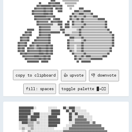
                            ████      ▒▒▒▒▒▒▒▒▒▒▒▒▒▒                              

                  ██      ██▓▓▓▓████    ▒▒▒▒▒▒▒▒▒▒                                

                ██▓▓████████▓▓██▓▓▓▓██    ▒▒▒▒▒▒                                  

              ██▓▓▓▓▓▓██▓▓▓▓██  ██▓▓██      ▒▒      ████                          

            ██▓▓▓▓▓▓▓▓██▓▓▓▓██    ████          ████▒▒▒▒██████                    

            ██▓▓▓▓▓▓▓▓████▓▓██                ██▒▒▒▒████▒▒▒▒▒▒██                  

              ██████████▓▓▓▓▓▓██            ██▒▒██▒▒▒▒▒▒██▒▒▒▒▒▒████              

              ██▓▓▓▓▓▓▓▓▓▓██  ▓▓████        ██▒▒▒▒██▒▒██▒▒▒▒▒▒▒▒▒▒▒▒██████        

                ██▓▓▓▓▓▓▓▓  ██▓▓▓▓████    ██  ██▒▒▒▒▒▒██▒▒▒▒▒▒▒▒▒▒▒▒▒▒▒▒▒▒██      

                ██▓▓▓▓▓▓▓▓▓▓▓▓░░░░████  ████  ██▒▒▒▒▒▒▒▒██▒▒▒▒▒▒▒▒▒▒▒▒▒▒▒▒██      

                  ██▓▓▓▓▓▓▓▓░░░░░░░░██  ████░░▒▒▒▒▒▒▒▒██▒▒▒▒▒▒▒▒▒▒▒▒▒▒▒▒▒▒██      

        ██████    ██▓▓▓▓▓▓▓▓░░░░░░░░████░░░░░░░░░░▒▒██▒▒▒▒▒▒▒▒▒▒▒▒▒▒▒▒▒▒▒▒▒▒██    

      ██▓▓██      ██▓▓▓▓▓▓▓▓████████  ██░░░░░░▒▒▒▒▒▒██▒▒▒▒▒▒▒▒▒▒▒▒▒▒▒▒▒▒▒▒▒▒▒▒██  

    ██▓▓▓▓██      ██▓▓▓▓▓▓██            ████▒▒▒▒▒▒▒▒██▒▒▒▒▒▒▒▒▒▒▒▒▒▒▒▒▒▒▒▒▒▒▒▒▒▒██

  ██▓▓▓▓██      ██▓▓▓▓▓▓▓▓██                ████▒▒▒▒▒▒██▒▒▒▒▒▒▒▒▒▒▒▒▒▒▒▒▒▒▒▒▒▒▒▒██

  ██▓▓▓▓██    ██▓▓▓▓▓▓▓▓▓▓██              ██▒▒▒▒░░░░░░▒▒██▒▒▒▒▒▒▒▒▒▒▒▒▒▒▒▒▒▒▒▒▒▒██

██▓▓▓▓██    ██▓▓▓▓▓▓▓▓▓▓▓▓██              ██▒▒▒▒▒▒▒▒▒▒██▒▒▒▒▒▒▒▒▒▒▒▒▒▒▒▒▒▒▒▒▒▒▒▒██

██▓▓▓▓██  ██▓▓▒▒██▓▓▓▓▓▓██▓▓██            ██▒▒▒▒░░▒▒▒▒██▒▒▒▒▒▒▒▒▒▒▒▒▒▒▒▒▒▒▒▒▒▒▒▒██

██▓▓██  ██▓▓▓▓▒▒▓▓██▓▓▓▓██▓▓██            ██▒▒▒▒░░▒▒▒▒██▒▒▒▒▒▒▒▒▒▒▒▒▒▒▒▒▒▒▒▒▒▒██  

██▓▓██  ██▓▓▓▓▓▓▓▓██▓▓▓▓██▓▓██              ██▒▒░░▒▒▒▒██▒▒▒▒▒▒▒▒▒▒▒▒▒▒▒▒▒▒▒▒▒▒██  

  ██▓▓██▓▓▓▓▓▓▓▓▓▓████▓▓██▓▓██                ██▒▒▒▒▒▒▒▒██▒▒▒▒▒▒▒▒▒▒▒▒▒▒▒▒▒▒██    

    ██▓▓▓▓▓▓▓▓████▓▓▓▓██▓▓██                    ██▒▒▒▒██▒▒████▒▒▒▒▒▒▒▒▒▒████      

      ██▓▓▓▓▓▓▓▓▓▓██▓▓██▓▓██                    ██▒▒██▒▒▒▒▒▒▒▒██████████          

copy to clipboard
👍 upvote
👎 downvote
fill: spaces
toggle palette ▓→✊🏽
██████████░░        ░░░░░░    ██░░████░░░░                      

████████░░          ░░██████    ██░░██░░░░░░░░                  

████████░░████░░░░░░░░██████      ██░░██░░░░░░░░                

██████░░██████░░░░░░██████        ██░░░░▓▓▓▓░░░░░░              

██████▒▒████░░░░░░░░████████      ██░░▓▓▓▓▓▓▓▓░░░░              

░░████▒▒▒▒░░▒▒░░░░░░████████      ░░░░▓▓▓▓▓▓▓▓▓▓░░▓▓            

░░░░░░▒▒▒▒░░░░░░░░░░██████      ░░░░▓▓▓▓▓▓▓▓▓▓▓▓▓▓▓▓▓▓▓▓        

░░▒▒░░░░▒▒░░░░░░░░░░░░░░      ░░░░▓▓▓▓▓▓▓▓▓▓▓▓▓▓▓▓▓▓▓▓▓▓▓▓      

  ░░  ▒▒░░░░░░░░░░░░░░░░░░░░░░▓▓▓▓▓▓▓▓▓▓▓▓▓▓▓▓▓▓▓▓▓▓▓▓▓▓▓▓▓▓    
