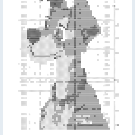
                          ▒▒▓▓    ██▓▓▓▓▓▓▓▓▓▓▓▓▓▓▓▓▒▒          ▒▒▒▒▒▒▒▒▒▒▒▒▒▒                              ░░    

      ░░░░░░        ░░    ░░          ▓▓▓▓▓▓▓▓▓▓▓▓▓▓▒▒▒▒      ░░▒▒▒▒▒▒▒▒▒▒▒▒▒▒▓▓                  ░░░░      ░░    

                                      ▓▓▓▓██▓▓▓▓▓▓▒▒▒▒▒▒        ▒▒▒▒▓▓▒▒▒▒▒▒▒▒▒▒                                  

      ░░░░░░              ░░          ▓▓▓▓▓▓▓▓▓▓▓▓▒▒▒▒▒▒      ░░▓▓▒▒▒▒▒▒▒▒▒▒▓▓▒▒▒▒        ░░    ░░░░░░░░  ░░▒▒    

      ░░░░░░              ░░          ░░▓▓▒▒▒▒▓▓▓▓▒▒▒▒▒▒▒▒  ▒▒▒▒▓▓▒▒▒▒▒▒▒▒▒▒▒▒▒▒▒▒                ░░░░░░    ░░    

                                    ░░▓▓▓▓▒▒▒▒▒▒▒▒▓▓██▓▓██▓▓▓▓▒▒▓▓▒▒▒▒▓▓▒▒▒▒▒▒▒▒▒▒                          ░░░░░░

                                    ░░▓▓▓▓▓▓▒▒▒▒▒▒▒▒▒▒▒▒▒▒▒▒▓▓▒▒▓▓▒▒▒▒▒▒▒▒▒▒▒▒▒▒▒▒▒▒                        ░░    

                                    ░░▓▓▒▒▒▒▒▒▒▒▒▒▒▒▒▒▒▒▒▒▒▒▓▓▒▒▓▓▒▒▒▒▓▓▒▒▒▒▒▒▒▒▒▒▒▒                        ░░    

      ░░░░░░              ░░        ░░▓▓▒▒▒▒▒▒▒▒▒▒▒▒▒▒▒▒▒▒▓▓▓▓▒▒▓▓▒▒▒▒▒▒▒▒▒▒▒▒▒▒▒▒▒▒              ░░░░░░    ░░    

      ░░░░░░              ░░    ▒▒▓▓▒▒▒▒▒▒▒▒▒▒▒▒▒▒▒▒▓▓▒▒▒▒▒▒▓▓▒▒▓▓▒▒▒▒▒▒▒▒▒▒▒▒▒▒▒▒▒▒▒▒            ░░░░░░    ░░    

                                    ██▓▓▒▒▒▒▒▒▒▒▒▒▒▒░░░░░░▓▓▒▒▒▒▓▓▒▒▓▓▓▓▒▒▒▒▒▒▒▒▒▒▒▒▒▒▓▓                    ░░    

  ░░░░░░░░░░░░░░░░░░░░░░░░░░░░░░▒▒▒▒░░▒▒▒▒▒▒▒▒▒▒░░░░░░░░░░▒▒▒▒▒▒▒▒▒▒▒▒▒▒▒▒▒▒▒▒▒▒▒▒▒▒▒▒▒▒▒▒░░░░░░░░░░░░░░░░░░░░    

      ░░░░░░              ░░    ▓▓▒▒▒▒▒▒▒▒▒▒▒▒░░░░░░░░░░░░▓▓▒▒▒▒▓▓▒▒▒▒▒▒▒▒▒▒▒▒▒▒▒▒▒▒▒▒▒▒▒▒      ░░░░░░░░    ░░    

      ░░░░░░        ░░    ░░    ▓▓▒▒▒▒▒▒▒▒▒▒▒▒░░▓▓░░░░░░▓▓▒▒▒▒▒▒▓▓▒▒▒▒▒▒▒▒▒▒▒▒▒▒▒▒▒▒▒▒▒▒▒▒░░  ░░  ░░░░      ░░  ░░

                                ██  ▓▓▒▒▒▒▒▒▒▒░░████░░░░██▒▒▒▒▒▒▓▓▒▒▒▒▓▓▒▒▒▒▒▒▒▒▒▒▒▒▒▒▓▓▒▒▒▒                ░░░░░░

      ░░░░              ░░░░░░░░▓▓▒▒▒▒▒▒▒▒▒▒░░░░    ▓▓░░▓▓▒▒▒▒▒▒▓▓▒▒▒▒▒▒▒▒▒▒▒▒▒▒▒▒▓▓▓▓▓▓▓▓▒▒▒▒  ░░░░░░░░    ░░    

      ░░    ▒▒▓▓▓▓▓▓▓▓▒▒▒▒░░░░▒▒▓▓▓▓▒▒▒▒▒▒▒▒▒▒▓▓▒▒    ▓▓▓▓▒▒▒▒▒▒▓▓▒▒▓▓▓▓▒▒▓▓▓▓▓▓▓▓▓▓▓▓▓▓▓▓▓▓▒▒  ░░░░░░      ░░    

      ░░░░░░▓▓▓▓▓▓▓▓▓▓▓▓▓▓▒▒▒▒▒▒▒▒▒▒▒▒▒▒▒▒░░▒▒▓▓▒▒▒▒  ░░░░░░▒▒░░▒▒▒▒▒▒▒▒▓▓▓▓▒▒▓▓▓▓▓▓▓▓▓▓▓▓▓▓▒▒  ░░░░░░░░    ░░    

      ░░░░░░▓▓▓▓▓▓▓▓▓▓▓▓▓▓▓▓▒▒▒▒▒▒▒▒▒▒▒▒▒▒░░▓▓▓▓▒▒▒▒  ░░░░░░░░░░▒▒▒▒▒▒▒▒▓▓▒▒▒▒▓▓▓▓▓▓▓▓▓▓▓▓▒▒▒▒    ░░░░      ░░    

      ░░░░░░▓▓▓▓▓▓▓▓▓▓▓▓▓▓▓▓▒▒▒▒▒▒▒▒░░░░▒▒▒▒▓▓▒▒░░▒▒  ░░░░░░░░░░▒▒▒▒▒▒▒▒▓▓▓▓▒▒▒▒▓▓▓▓▓▓▓▓▒▒░░  ░░  ░░░░░░    ░░    

      ░░░░░░▓▓▓▓▓▓▓▓▓▓▓▓▓▓▓▓░░░░▒▒░░░░░░▒▒▓▓▒▒▓▓▒▒▒▒  ░░░░░░░░░░▒▒▒▒▒▒▒▒▒▒▓▓▒▒▓▓▓▓▒▒▒▒▒▒░░      ░░░░░░      ░░    

      ░░░░░░██▓▓██████████░░░░░░░░░░░░░░▒▒▒▒▓▓▓▓▓▓▓▓    ░░░░░░▒▒▓▓▒▒▒▒▒▒▒▒██████▒▒▒▒▒▒                      ░░░░░░

      ░░░░░░░░▓▓▓▓▓▓▓▓▓▓▓▓░░░░░░░░░░░░░░░░▒▒▒▒▓▓▓▓    ▒▒▒▒▒▒▒▒▒▒▓▓▒▒▒▒▒▒▒▒▓▓▓▓▒▒▒▒▒▒                        ░░    

      ░░░░░░░░▒▒▓▓▓▓▓▓▒▒░░░░░░░░░░░░░░░░░░▒▒▒▒▒▒▒▒▒▒▒▒▒▒▒▒▒▒▒▒▒▒▓▓▒▒▒▒▒▒▒▒▓▓▒▒▒▒▒▒        ░░      ░░░░░░    ░░    

      ░░░░░░░░░░░░██░░░░░░░░░░░░░░░░░░░░░░░░▒▒▓▓▓▓▒▒▓▓▒▒▒▒▓▓▒▒▒▒▓▓▒▒▒▒▓▓▒▒▒▒▓▓▓▓                            ░░    

      ░░░░░░░░▓▓░░░░░░░░░░░░░░░░░░░░░░░░░░░░▒▒▒▒▒▒▒▒▓▓▒▒▒▒▒▒▒▒▒▒▓▓▒▒▒▒▒▒▒▒▒▒▒▒▒▒                            ░░    

      ░░░░░░▒▒░░▓▓░░░░░░░░░░░░░░░░░░░░░░░░░░▒▒▒▒▒▒░░▓▓▒▒▒▒▒▒▒▒▒▒▓▓▒▒▒▒▒▒▒▒▒▒▒▒  ░░              ░░░░░░░░    ░░    

    ░░░░░░░░░░░░▒▒░░░░░░░░░░░░░░░░░░░░░░░░░░░░░░░░░░▒▒▒▒▒▒▒▒▒▒▒▒▒▒▒▒▒▒▒▒▒▒▒▒▒▒░░░░░░░░░░░░░░░░░░░░░░░░░░░░░░░░    

      ░░░░░░░░░░▓▓░░░░░░░░░░░░░░░░░░░░░░░░░░░░░░▒▒▒▒░░▒▒▒▒▒▒▒▒▒▒▓▓▒▒▒▒▒▒▒▒▒▒▒▒                    ░░░░░░    ░░    

      ░░░░░░░░░░░░▓▓░░░░░░░░░░░░░░░░░░░░░░░░▒▒░░░░░░░░▒▒▒▒▒▒▒▒▒▒▓▓▒▒▒▒▒▒  ░░                    ░░░░░░░░    ░░░░░░

      ░░░░░░  ░░░░▓▓░░░░░░░░░░░░░░░░░░▒▒▒▒▓▓░░░░░░░░░░▒▒▒▒▒▒▒▒▒▒▓▓▒▒▒▒▒▒                  ░░      ░░░░      ░░    

      ░░░░░░  ░░░░░░▒▒▒▒▒▒▒▒▒▒▒▒▒▒▒▒▒▒░░░░░░▒▒▒▒▓▓░░░░░░▒▒░░░░░░▒▒▒▒▒▒▒▒                          ░░░░      ░░    

                ░░░░░░░░░░░░░░░░░░░░░░░░░░██▒▒░░░░░░░░░░░░░░░░░░▒▒▒▒▒▒▒▒                                    ░░    

      ░░░░░░    ░░░░░░░░░░░░░░░░░░░░░░░░░░  ░░░░░░░░░░░░░░░░░░▒▒▓▓▒▒▒▒▒▒                  ░░      ░░░░░░    ░░    

                    ░░░░░░░░░░░░░░          ░░░░░░░░░░░░░░░░░░▒▒▓▓▒▒▓▓▓▓                                    ░░    

  ░░  ░░░░░░              ░░░░░░░░    ░░░░  ░░░░░░░░░░░░░░░░▒▒▒▒▓▓▒▒▒▒▒▒                          ░░░░      ░░    

      ░░░░░░              ░░          ░░░░  ░░░░░░░░░░░░░░░░▒▒▒▒▓▓▒▒▒▒▒▒                          ░░░░░░    ░░    

        ░░    ░░          ░░                ░░░░░░░░░░░░░░▒▒▒▒▒▒▓▓▒▒▒▒▒▒                                    ░░    

      ░░░░░░              ░░          ░░░░  ░░░░░░░░░░░░░░▒▒▒▒░░▒▒▒▒▒▒▒▒▒▒▓▓                    ░░░░░░░░    ░░    

        ░░                                  ░░░░░░░░░░░░░░▒▒░░░░▒▒▒▒▒▒▒▒▒▒▓▓                                ░░    

      ░░░░░░        ░░    ░░          ░░░░  ░░░░░░░░░░░░░░░░▒▒▒▒▓▓▒▒▒▒▒▒▒▒▓▓▒▒  ░░                ░░░░      ░░    

      ░░░░░░        ░░    ░░      ░░  ░░░░  ░░░░░░░░░░░░░░░░▒▒▒▒▓▓▒▒▒▒▒▒▒▒▓▓▓▓                    ░░░░      ░░    

                                            ░░░░░░░░░░░░░░░░▒▒▒▒▓▓▒▒▓▓▓▓▓▓▓▓▓▓                              ░░    

    ░░░░░░░░░░░░░░░░░░░░░░░░░░░░░░░░░░░░░░░░░░░░░░░░░░░░░░░░▒▒▒▒▒▒▒▒▒▒▒▒▒▒▒▒▒▒░░░░░░░░░░░░░░░░░░░░░░░░░░░░░░░░    

      ░░░░░░  ░░          ░░    ░░    ░░░░  ░░░░░░░░░░░░░░░░▒▒▒▒▓▓▒▒▒▒▒▒▓▓▓▓▓▓                    ░░░░░░    ▒▒░░░░

    ░░░░░░░░░░  ░░░░  ░░░░░░░░░░░░  ░░░░░░░░▒▒▒▒▒▒▒▒░░▒▒▒▒▓▓▓▓▓▓▓▓▓▓▓▓▓▓▓▓▓▓██░░░░░░░░░░░░░░░░░░░░░░░░░░░░░░░░  ░░

                                          ▓▓░░░░░░░░░░░░░░▒▒▒▒▒▒▓▓▒▒▒▒▓▓▓▓▓▓▓▓▓▓                            ░░    

      ░░░░░░              ░░          ░░░░▓▓░░░░░░░░░░░░▒▒▒▒▒▒▒▒▓▓▒▒▓▓▓▓▓▓▓▓▒▒▒▒▒▒░░            ░░░░░░░░    ░░    

                                      ░░▓▓▓▓░░░░░░░░░░░░▒▒▒▒▒▒▒▒▓▓▒▒▓▓▓▓▓▓▓▓▒▒▒▒▒▒▒▒                        ░░    

                                      ░░▓▓▓▓░░░░░░░░░░▒▒▒▒▒▒▒▒▒▒▓▓▒▒▓▓▓▓▓▓▓▓▒▒▒▒▒▒▒▒▒▒                      ░░    

  ░░░░░░░░░░░░░░░░░░░░░░░░░░░░░░░░░░░░░░▒▒▒▒░░░░░░░░░░▒▒░░▒▒▒▒▒▒▓▓▒▒▒▒▒▒▒▒▒▒▒▒▒▒▒▒▒▒▒▒▒▒░░░░░░░░░░░░░░░░░░░░░░    

      ░░░░░░              ░░          ░░▒▒▓▓░░░░░░░░░░░░▒▒▒▒▒▒▒▒▓▓▒▒▓▓▓▓▒▒▒▒▒▒▒▒▒▒▒▒▒▒▒▒          ░░        ░░    

      ░░░░░░              ░░          ░░▒▒▓▓░░░░░░░░░░░░▒▒▒▒▒▒▓▓▓▓▒▒▓▓▒▒▒▒▒▒▒▒▒▒▒▒▒▒▒▒▒▒        ░░░░░░      ░░░░░░

                                      ░░▓▓▓▓░░░░░░░░░░▒▒▓▓▓▓▓▓▓▓▓▓▓▓▓▓▒▒▒▒▒▒▒▒▒▒▒▒▒▒▒▒▓▓▓▓                  ░░░░░░

      ░░░░░░              ░░        ░░░░▒▒▓▓▒▒░░░░░░░░▒▒▓▓▓▓▒▒▒▒▓▓▒▒▒▒▒▒▒▒▒▒▒▒▒▒▒▒▒▒▒▒▒▒▒▒        ░░░░░░    ░░    

                                    ▒▒▒▒▓▓▓▓▒▒▒▒▒▒▓▓▓▓▓▓▓▓▓▓▓▓▓▓▓▓▒▒▒▒▒▒▒▒▒▒▒▒▒▒▒▒▒▒▒▒▒▒▒▒▒▒                      

      ░░░░░░              ░░      ▒▒▒▒░░▒▒▒▒▒▒▒▒▓▓▓▓▓▓▒▒▓▓▒▒▓▓▒▒▓▓▒▒▒▒▒▒▒▒▒▒▒▒▒▒▒▒▒▒▒▒▒▒▒▒▒▒    ░░░░░░░░    ░░    

      ░░░░░░              ░░    ▒▒▒▒░░░░░░▒▒▒▒▒▒▓▓▓▓▓▓▒▒▓▓▓▓▒▒▒▒▓▓▒▒▒▒▒▒▒▒▒▒▒▒▒▒▒▒▒▒▒▒▒▒▒▒▒▒      ░░░░░░    ░░    

      ░░░░░░              ░░    ▒▒▒▒░░░░░░▒▒▒▒░░▓▓▓▓▓▓░░░░▒▒▒▒▒▒▓▓▒▒▒▒▒▒▒▒▓▓▒▒▒▒▒▒▒▒▒▒▒▒▒▒▒▒▒▒  ░░░░░░░░    ░░    

                              ▒▒▒▒░░░░░░░░▒▒░░░░░░▒▒▒▒░░░░▒▒▒▒░░▒▒▒▒▒▒▒▒▓▓▒▒▒▒▒▒▒▒▒▒▒▒▒▒▒▒▒▒▒▒              ░░    

                          ░░▒▒▒▒░░░░░░░░░░▒▒░░░░░░▒▒▒▒░░░░▒▒░░░░▓▓▓▓████▒▒▓▓▓▓▓▓▒▒▒▒▓▓▓▓▒▒▓▓▓▓              ░░    

                            ▓▓▓▓░░░░░░░░░░▒▒▒▒▒▒▒▒▒▒░░░░░░░░░░░░▓▓▓▓▓▓▒▒▒▒▒▒▒▒▒▒▒▒▒▒▒▒▒▒▒▒▒▒▒▒              ░░░░░░

                            ▒▒░░▒▒░░░░░░░░░░▒▒▒▒▒▒▒▒░░░░░░░░░░▒▒▓▓▒▒▒▒▒▒▒▒▒▒▒▒▒▒▒▒▒▒▒▒▒▒▒▒▒▒▒▒  ░░          ░░    

      ░░░░░░  ░░          ░░▒▒▒▒▒▒░░░░░░░░▒▒▒▒░░░░░░░░░░░░░░░░▒▒▒▒▒▒▒▒▒▒▒▒▒▒▒▒▒▒▒▒▒▒▒▒▒▒▒▒▒▒▒▒▒▒░░░░░░      ░░    

                            ▓▓▓▓░░░░░░░░▒▒▒▒▒▒▒▒▒▒░░░░░░░░░░░░▒▒▒▒░░░░░░▒▒░░░░░░░░▒▒▒▒▓▓▒▒▒▒▒▒▒▒░░          ░░    

      ░░░░░░              ░░▒▒▒▒░░░░░░░░▒▒▒▒░░▒▒▒▒░░░░░░░░░░▒▒▒▒▒▒▒▒▒▒▒▒▒▒▒▒▒▒▓▓▒▒▒▒▒▒▒▒▒▒▒▒▒▒▒▒  ░░░░░░    ░░    

      ░░░░░░              ░░▒▒░░░░░░░░░░░░▒▒░░▒▒▒▒░░░░░░░░▒▒▒▒▒▒▓▓░░░░░░░░░░▒▒▒▒▒▒▒▒▒▒▒▒▒▒▒▒▒▒▒▒▒▒▒▒  ░░    ░░    

      ░░░░░░  ░░          ▒▒░░░░░░░░░░░░▒▒▒▒▒▒▒▒▒▒░░░░░░░░▒▒▒▒▒▒▒▒▒▒▒▒▒▒▒▒░░░░▒▒░░░░▒▒▒▒▒▒▒▒▒▒▒▒▒▒▒▒░░░░    ░░    

      ░░░░░░  ░░    ░░    ▒▒░░░░░░░░░░░░░░▒▒▒▒░░░░░░░░░░░░▒▒▒▒▒▒▒▒░░▓▓▒▒░░░░░░░░░░  ▒▒▒▒▒▒▒▒▒▒▒▒▒▒▒▒▒▒░░    ░░    

      ░░░░░░              ▒▒░░░░░░░░░░░░░░░░▒▒░░░░░░▒▒░░▓▓▓▓▓▓▒▒▓▓▒▒▓▓▓▓▓▓▓▓▓▓▓▓▓▓▓▓▓▓▓▓▓▓▓▓▓▓▓▓▒▒▒▒▒▒      ░░░░▒▒

      ░░░░░░              ▒▒░░▒▒░░░░░░░░░░░░░░░░░░░░░░░░▒▒▒▒▒▒▒▒▓▓▒▒▒▒▒▒▒▒▒▒▒▒▒▒▒▒▒▒▒▒▒▒▒▒▒▒▒▒▒▒▒▒▒▒▒▒░░    ░░    
