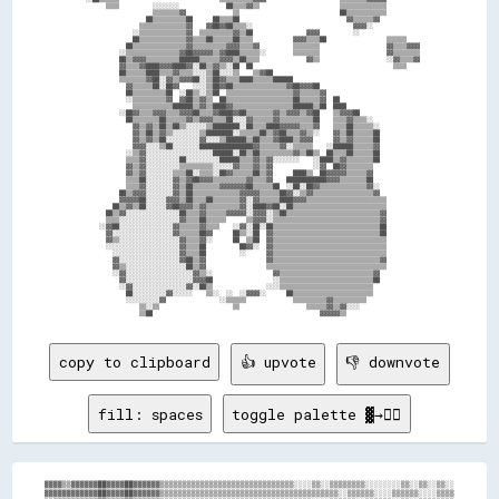
        ▒▒▒▒          ░░░░░░░░              ██▒▒▒▒▓▓▒▒                        ▒▒▒▒▒▒▒▒▒▒▒▒▒▒          

                      ▒▒▒▒▒▒▒▒▓▓              ▒▒                              ██▒▒▒▒▒▒▒▒▒▒▒▒          

                    ██▒▒▒▒▒▒▒▒▒▒██      ██▒▒▒▒██                                ▓▓▒▒▒▒▒▒▓▓            

                  ▒▒▒▒▒▒▒▒▒▒▒▒▒▒▓▓    ▓▓██▓▓██▒▒▒▒░░                              ▓▓▓▓░░              

                ░░▒▒▒▒▒▒▒▒▒▒▒▒▒▒▓▓  ▒▒▒▒▒▒▒▒▒▒▓▓▒▒██                ▓▓▓▓          ░░                  

                ██▒▒▒▒▒▒▒▒▒▒▒▒▒▒▓▓▒▒▒▒██▒▒▒▒▒▒██▒▒▒▒            ▓▓▓▓▒▒▒▒██                  ▒▒▒▒▒▒    

              ██▒▒▒▒▒▒▒▒▒▒▒▒▒▒▒▒▓▓▒▒▒▒▒▒▒▒▒▒▓▓▓▓▒▒▒▒▓▓          ▒▒▒▒▒▒▒▒                    ▓▓▒▒▒▒▓▓▓▓

            ░░▒▒▒▒▒▒▒▒▒▒▒▒▒▒▒▒▓▓██▓▓▓▓▓▓▒▒▓▓████▒▒▒▒▒▒░░        ▒▒▒▒▒▒▒▒                    ▓▓▒▒▒▒▒▒▒▒

            ██▒▒▓▓▓▓▒▒▒▒▒▒▒▒▒▒██████▒▒▒▒▒▒▓▓▓▓▒▒██▒▒▒▒              ▓▓▒▒                    ░░▓▓▒▒▒▒▓▓

            ▓▓▒▒▒▒▓▓████▓▓▓▓████▓▓░░██▒▒▓▓▒▒░░██  ██                                          ▒▒▒▒    

            ██▒▒▒▒▒▒████▒▒▒▒▓▓▒▒▒▒░░░░▒▒██░░░░▒▒    ▒▒▓▓██                                            

            ▒▒▒▒▒▒▒▒▓▓██░░▓▓▒▒▓▓▓▓██░░▒▒██▓▓▒▒▒▒████▒▒▒▒▒▒██████                                      

              ▓▓▒▒▒▒▒▒██░░██▓▓    ░░░░▒▒██▓▓██▒▒▒▒▒▒▒▒▒▒▒▒▒▒▒▒▓▓██▓▓▓▓██                              

              ██▒▒▒▒▒▒▒▒▒▒██  ░░██▒▒░░▒▒██  ▒▒▒▒▒▒▒▒▒▒▒▒▒▒▒▒▒▒▒▒▓▓▒▒▒▒▒▒▓▓                            

              ░░▒▒▒▒▒▒▒▒▒▒▓▓  ▓▓██▒▒▓▓▒▒  ██▒▒▒▒▒▒▒▒▒▒▒▒▒▒▒▒▒▒▒▒██▒▒▒▒▒▒▓▓  ██                        

                ▒▒▒▒▒▒▒▒▒▒▒▒██████▒▒▓▓▒▒████▓▓▒▒▒▒▒▒▒▒▒▒▒▒▒▒▒▒▒▒██████▒▒██  ████                      

            ░░██▓▓▒▒▒▒▓▓▓▓▒▒▒▒▓▓▓▓██▒▒▒▒▓▓████▓▓██▒▒▒▒▒▒▒▒▓▓▒▒▓▓▓▓▒▒▓▓██    ▒▒▓▓▓▓██                  

              ██▒▒▒▒▒▒▒▒██▒▒▒▒▒▒▓▓▒▒▓▓▓▓▒▒▒▒██░░░░▓▓▒▒▒▒▒▒▓▓▒▒▒▒▒▒▒▒▒▒██    ▒▒▒▒▓▓▒▒▒▒░░              

                ▓▓▒▒▓▓▒▒██▒▒██▒▒░░░░░░▒▒████████░░██▒▒▒▒████▓▓▓▓▓▓▒▒▒▒▓▓    ▒▒▒▒██▒▒▒▒▒▒░░            

                ▓▓▒▒██▒▒▓▓▒▒░░░░░░░░▒▒████████░░▒▒▒▒▒▒██▒▒▓▓██▒▒▒▒▓▓▒▒░░    ▓▓▒▒██▒▒▒▒▒▒██            

                ▓▓▒▒▓▓▒▒██░░░░░░░░░░▓▓░░░░▒▒██████▒▒██▒▒▒▒▓▓████▒▒▓▓▓▓      ▓▓▒▒▓▓▒▒▒▒▒▒██            

                ▓▓▓▓░░░░▒▒██░░░░░░░░████████████████▓▓▒▒▒▒▒▒▓▓░░▒▒▒▒▒▒    ░░██████▒▒▒▒▒▒▓▓            

              ░░▒▒▓▓░░░░░░░░░░░░░░░░░░░░██████░░██▒▒██▒▒▒▒▒▒▒▒▒▒▓▓▒▒██▒▒  ██▒▒▒▒██▒▒▒▒▒▒██            

              ▒▒▒▒▓▓░░░░░░░░░░██░░░░░░░░░░██████▒▒▒▒▓▓▒▒▓▓░░░░░░░░    ░░████▒▒▓▓▒▒▒▒▒▒▒▒██            

              ▓▓▒▒▓▓░░░░░░░░░░▒▒▒▒▒▒▒▒▒▒░░░░░░▓▓▒▒▒▒▓▓▒▒▓▓            ░░▓▓  ██▓▓▒▒▒▒▒▒▒▒              

              ▓▓▒▒▓▓░░░░░░░░▒▒▒▒██░░▒▒▒▒░░██▓▓▒▒▒▒▒▒██▒▒▓▓      ████▒▒  ██▓▓▓▓▓▓▒▒▒▒▒▒▓▓              

              ▒▒▒▒██░░░░░░░░▓▓▒▒▓▓██▓▓▓▓▒▒▒▒▒▒▒▒▒▒▓▓▒▒▒▒▓▓    ████████████▓▓▓▓▒▒▒▒▒▒▒▒██              

              ▒▒▒▒▓▓░░░░░░░░▓▓▒▒██▒▒▒▒▒▒▒▒▓▓▓▓▓▓▓▓██▒▒▒▒▒▒██  ░░██░░██▓▓▒▒▒▒▒▒▒▒▒▒▒▒▒▒▓▓░░            

            ██▒▒▓▓▓▓░░░░░░░░▓▓▒▒██▒▒▒▒▒▒▒▒▒▒▒▒▒▒▓▓▓▓▓▓▒▒▒▒▒▒██▓▓░░▒▒▓▓▒▒▒▒▒▒▒▒▒▒▒▒▒▒▒▒▒▒▓▓            

            ▓▓▓▓▓▓██░░░░░░▓▓▓▓▒▒██▒▒▒▒██▒▒▒▒▒▒▒▒▓▓░░▓▓▒▒▒▒▒▒████▓▓▓▓▒▒▒▒▒▒▒▒▒▒▒▒▒▒▒▒▒▒▒▒▒▒▒▒          

          ██▒▒▓▓▒▒██░░░░░░▓▓██▓▓▓▓▒▒▓▓▒▒▒▒▒▒▒▒▒▒▓▓░░████▓▓██░░██▒▒▒▒▒▒▒▒▒▒▒▒▒▒▒▒▒▒▒▒▒▒▒▒▒▒▒▒          

        ██▒▒▓▓░░░░░░░░░░░░░░░░██▒▒▒▒▓▓▒▒▒▒▒▒▓▓▓▓▓▓░░▓▓▓▓░░▒▒██▒▒▒▒▒▒▒▒▒▒▒▒▒▒▒▒▒▒▒▒▒▒▒▒▒▒▒▒▓▓          

        ▒▒▒▒░░░░░░░░░░░░░░░░░░▓▓▒▒▒▒██▒▒▒▒▒▒      ▒▒▓▓▓▓░░▒▒▒▒▒▒▒▒▒▒▒▒▒▒▒▒▒▒▒▒▒▒▒▒▒▒▒▒▒▒▒▒▓▓          

      ░░▓▓██░░░░░░░░░░░░░░░░▓▓▒▒▒▒▒▒▓▓▒▒▒▒    ░░▓▓░░██░░██▒▒▒▒▒▒▒▒▒▒▒▒▒▒▒▒▒▒▒▒▒▒▒▒▒▒▒▒▒▒▒▒██          

        ▓▓░░░░░░░░░░░░░░░░░░▓▓▒▒▒▒▒▒██▓▓      ██▒▒░░██  ▓▓▒▒▒▒▒▒▒▒▒▒▒▒▒▒▒▒▒▒▒▒▒▒▒▒▒▒▒▒▒▒▒▒██          

        ▓▓▒▒░░░░░░░░░░░░░░░░░░▓▓▒▒▒▒▓▓░░      ██  ▒▒██  ▓▓▒▒▒▒▒▒▒▒▒▒▒▒▒▒▒▒▒▒▒▒▒▒▒▒▒▒▒▒▒▒▒▒▒▒          

        ░░░░░░░░░░░░░░░░░░░░░░▓▓▒▒▒▒██          ██▓▓░░  ▓▓▒▒▒▒▒▒▒▒▒▒▒▒▒▒▒▒▒▒▒▒▒▒▒▒▒▒▒▒▒▒▒▒▒▒          

          ░░░░░░░░░░░░░░░░░░░░▓▓▒▒▒▒██          ░░      ▓▓▒▒▒▒▒▒▒▒▒▒▒▒▒▒▒▒▒▒▒▒▒▒▒▒▒▒▒▒▒▒▒▒▒▒          

          ▓▓░░░░░░░░░░░░░░░░░░▓▓██▒▒▓▓                  ▓▓▒▒▒▒▒▒▒▒▒▒▒▒▒▒▒▒▒▒▒▒▒▒▒▒▒▒▒▒▒▒▒▒▓▓          

          ▓▓▒▒░░░░░░░░░░░░░░░░░░██▒▒▓▓                  ▒▒▒▒▒▒▒▒▒▒▒▒▒▒▒▒▒▒▒▒▒▒▒▒▒▒▒▒▒▒▒▒▒▒▒▒          

          ░░▓▓░░░░░░░░░░░░░░░░░░░░▓▓▒▒░░                  ▓▓▒▒▒▒▒▒▒▒▒▒▒▒▒▒▒▒▒▒▒▒▒▒▒▒▒▒▒▒▓▓            

            ▓▓░░░░░░░░░░░░░░░░░░░░▓▓▓▓██                  ░░▒▒▒▒▒▒▒▒▒▒▒▒▒▒▒▒▒▒▒▒▒▒▒▒▒▒▒▒██            

            ░░▓▓░░░░░░░░░░░░░░░░▓▓░░██▒▒                ░░░░▒▒▒▒▒▒▒▒▒▒▒▒▒▒▒▒▒▒▒▒▒▒▒▒▒▒▒▒              

              ██░░░░░░░░░░▓▓░░░░░░    ▒▒░░  ░░  ░░▓▓▓▓░░      ██▒▒▒▒▒▒▒▒▒▒▒▒▒▒▒▒▒▒▒▒▒▒▒▒              

              ░░░░░░░░░░▓▓                ░░▒▒▒▒▒▒              ▒▒▒▒▒▒▒▒▒▒▓▓▒▒▒▒▒▒▒▒▒▒                

                  ▒▒░░▒▒                      ▒▒                    ▒▒▒▒▒▒▓▓▒▒▓▓░░░░                  

copy to clipboard
👍 upvote
👎 downvote
fill: spaces
toggle palette ▓→✊🏽
▓▓▓▓▒▒▓▓▓▓▓▓██▓▓▓▓██▓▓▓▓▓▓▒▒▒▒▒▒▒▒▒▒▒▒▒▒▒▒▒▒▒▒▒▒▒▒▒▒▒▒▒▒░░░░▒▒░░▒▒▒▒▒▒▒▒░░░░░░░░▒▒░░▒▒░░▒▒░░

▓▓▓▓▓▓▓▓▓▓▓▓██▓▓▓▓██▓▓▓▓▓▓▒▒▒▒▒▒▒▒▒▒▒▒▒▒▒▒▒▒▒▒▒▒▒▒▒▒▒▒▒▒▒▒▒▒▒▒▒▒▒▒░░▒▒▒▒▒▒░░░░▒▒▒▒▒▒░░░░▒▒▒▒
