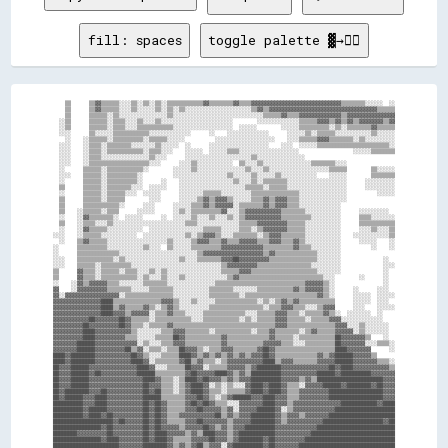
fill: spaces
toggle palette ▓→✊🏽
    ▒▒      ▒▒▓▓▒▒▒▒▒▒░░░░▒▒░░▒▒░░▒▒░░▒▒▒▒▒▒▒▒▒▒▒▒▓▓▒▒▒▒▒▒▒▒▓▓▒▒▒▒▓▓▓▓▓▓▓▓▓▓▓▓▓▓▓▓▓▓▓▓▓▓▓▓▓▓▓▓▓▓▒▒▒▒▒▒▒▒░░░░░░  ░░
    ▒▒      ▒▒▓▓▒▒▒▒▒▒░░░░▒▒░░░░░░▒▒░░▒▒░░▒▒░░░░░░░░░░░░░░░░░░░░░░▒▒▓▓▒▒▓▓▓▓▓▓▓▓▓▓▓▓▓▓▓▓▓▓▓▓▓▓▓▓▓▓▓▓▓▓▓▓▓▓▓▓▒▒▒▒▒▒
    ▒▒      ▒▒▒▒▒▒░░▒▒░░░░░░░░░░░░░░░░▒▒░░░░░░░░░░░░░░░░░░░░░░░░░░░░░░▒▒▒▒▒▒▓▓▒▒▒▒▓▓▓▓▓▓▓▓▓▓▓▓▓▓▒▒▓▓▓▓▓▓▓▓▓▓▓▓▓▓▓▓
  ░░▒▒      ▒▒▒▒▒▒░░▒▒▒▒░░░░▒▒░░░░▒▒░░░░░░░░░░░░░░░░░░░░░░░░        ░░░░░░░░░░░░░░▒▒▒▒▒▒▓▓▓▓▒▒▓▓▒▒▓▓▒▒▓▓▓▓▓▓▓▓▒▒▓▓
  ░░▒▒      ▒▒▒▒▒▒░░▒▒▒▒░░░░▒▒▒▒▒▒▒▒▒▒▒▒░░░░░░░░░░░░░░░░░░░░  ░░░░░░        ░░░░░░▒▒▒▒▒▒▒▒▒▒░░▒▒░░▒▒▒▒▒▒▒▒▓▓▒▒▒▒▒▒
  ░░░░      ▒▒░░░░░░▒▒▒▒▒▒▒▒▒▒▒▒░░░░░░░░░░░░░░      ░░    ░░░░░░░░░░░░░░      ░░░░░░▒▒░░▒▒▒▒▒▒░░░░░░░░░░░░▒▒░░░░░░
    ░░    ░░▒▒▒▒▒▒░░▒▒▒▒▒▒▒▒▒▒░░▒▒▒▒▒▒░░░░░░          ░░░░░░░░░░░░░░░░░░░░    ░░░░▒▒▒▒▒▒▓▓▓▓▒▒▒▒▒▒▒▒░░▒▒░░░░░░░░░░
  ░░░░    ░░▒▒▒▒░░▒▒▒▒▒▒▒▒░░░░░░░░▒▒░░░░░░  ░░      ░░░░░░░░░░░░░░░░░░░░    ░░░░  ░░░░░░▒▒▒▒▒▒▒▒▒▒▒▒▒▒▒▒▒▒▒▒▒▒▒▒░░
  ░░░░    ░░▒▒▒▒░░▒▒▒▒▒▒▒▒▒▒▒▒░░▒▒▒▒░░░░    ░░░░░░  ░░░░░░▒▒▒▒░░░░░░░░░░░░░░░░░░░░                  ░░░░░░▒▒▒▒▒▒▒▒
  ░░░░    ░░▒▒▒▒░░░░░░░░░░░░░░░░▒▒░░░░      ░░░░░░░░░░░░░░░░░░░░░░▒▒░░░░░░░░░░░░░░░░                              
  ░░░░    ░░▒▒▒▒▒▒▒▒▒▒▒▒▒▒▒▒▒▒▒▒░░░░      ░░░░▒▒░░░░░░░░░░░░  ▒▒░░░░▒▒░░░░░░░░░░░░░░░░▒▒▒▒▒▒▒▒░░░░                
  ░░      ▒▒▒▒▒▒░░▒▒▒▒▒▒▒▒▒▒▒▒░░        ░░░░░░▒▒░░░░░░░░░░░░░░░░▒▒░░░░▒▒░░░░░░░░░░░░░░░░░░░░▒▒▒▒▒▒        ▒▒░░░░░░
  ░░░░    ▒▒▒▒▒▒░░▒▒▒▒▒▒▒▒▒▒░░          ░░░░░░░░░░░░░░░░░░▒▒░░░░░░▒▒░░░░░░▒▒░░░░░░░░░░░░    ░░░░░░        ▒▒▒▒▒▒▒▒
  ░░      ▒▒▒▒▒▒░░▒▒▒▒▒▒▒▒▒▒░░      ░░    ░░░░░░░░░░░░░░░░░░▒▒░░░░▒▒░░▒▒▒▒▒▒▒▒░░░░░░░░░░░░░░░░░░░░      ░░░░░░░░░░
  ▒▒      ▒▒▒▒▒▒░░▒▒▒▒▒▒▒▒░░░░  ░░░░░░    ░░░░░░░░░░░░░░░░░░░░░░▒▒▒▒▒▒░░▒▒▒▒▒▒░░░░░░░░░░░░░░░░░░░░      ░░░░░░░░░░
  ░░      ▒▒▒▒▒▒░░▒▒▒▒▒▒░░░░  ░░░░░░      ░░░░░░░░▒▒▒▒▒▒░░░░░░░░░░▒▒▒▒▒▒▒▒▒▒▒▒▒▒▒▒░░░░░░░░░░░░░░░░          ░░░░░░
  ▒▒      ▒▒▒▒▒▒░░▒▒▒▒▒▒        ░░░░      ░░░░░░▒▒▓▓▒▒▓▓▓▓▒▒░░░░░░▒▒▒▒▓▓▒▒▓▓▓▓▒▒▒▒░░░░░░░░░░░░░░░░                
  ▒▒      ▒▒▒▒▒▒▒▒▒▒▒▒░░      ░░░░      ░░░░░░▒▒▒▒▓▓▒▒▓▓▓▓▓▓░░▒▒▒▒▒▒▒▒▓▓▒▒▓▓▓▓▒▒▒▒░░░░░░░░░░░░░░                  
  ▒▒    ░░▒▒▒▒▒▒░░▒▒▒▒      ░░░░░░      ░░▒▒░░▒▒▒▒▒▒▒▒▒▒▓▓░░░░▒▒▓▓▓▓▓▓▓▓▓▓▓▓▒▒▒▒▒▒▒▒░░░░░░░░░░░░      ░░░░░░░░░░  
  ░░    ░░▓▓▒▒▒▒▒▒▒▒░░  ░░░░░░      ░░  ░░░░░░▒▒░░░░▒▒░░░░▒▒░░▒▒▓▓▓▓▓▓▓▓▓▓▓▓▒▒▒▒▒▒▒▒▒▒░░░░░░░░░░      ▒▒▒▒░░░░░░░░
  ▒▒    ░░▒▒▒▒░░░░▒▒░░░░░░░░░░░░░░░░░░░░░░░░▒▒▒▒░░░░░░░░░░░░░░▒▒▒▒▒▒▓▓▓▓▓▓▓▓▓▓▒▒▒▒▒▒░░░░░░░░░░░░      ▒▒▒▒▒▒▒▒▒▒▒▒
  ░░    ░░▓▓▒▒▒▒▒▒░░░░░░░░░░░░  ░░░░░░░░░░░░░░░░░░▒▒▒▒▒▒░░░░░░▒▒▒▒░░▒▒▓▓▓▓▓▓▓▓▒▒▒▒▒▒░░░░░░░░░░░░      ░░░░▒▒░░░░▒▒
░░░░    ░░▒▒▒▒▒▒░░░░░░░░░░░░  ░░░░░░░░░░░░░░▒▒░░▒▒▓▓▓▓▒▒░░░░▒▒▒▒▒▒▒▒░░▒▒▓▓▓▓▒▒▒▒▒▒▒▒░░░░░░░░░░░░    ░░░░░░░░░░░░▒▒
  ░░    ▒▒▓▓▒▒▒▒▒▒░░░░░░░░░░░░░░░░░░░░▒▒░░░░░░▒▒▓▓▓▓▒▒▒▒▓▓▒▒▒▒▓▓▓▓▓▓▒▒▒▒▓▓▓▓▒▒▒▒▓▓▒▒░░░░░░░░░░░░      ░░░░░░    ░░
░░      ▒▒▒▒▒▒▒▒▒▒░░░░░░░░░░░░▒▒░░░░  ▒▒░░░░░░▒▒▒▒▒▒▒▒▒▒▓▓▓▓▓▓▓▓▓▓▓▓▓▓▒▒▒▒▒▒▒▒▒▒▓▓▒▒▒▒░░░░░░░░░░          ░░    ░░
░░      ▒▒▒▒▒▒▒▒▒▒▒▒▒▒░░░░░░░░░░░░░░░░░░░░░░░░░░▒▒▓▓▓▓▓▓▓▓▓▓▓▓▓▓▓▓▓▓▓▓▒▒▓▓▒▒▒▒▒▒▒▒▒▒▒▒▒▒░░░░░░░░                  
░░░░    ▒▒▒▒▒▒▒▒▒▒▒▒░░▒▒░░░░░░░░░░░░░░░░░░▒▒░░░░▒▒▒▒▒▒▒▒▓▓▓▓██▓▓▓▓▓▓▓▓▓▓▒▒▒▒▒▒▒▒▒▒▒▒▒▒▒▒░░░░░░░░              ░░  
░░░░    ▒▒▒▒▒▒░░▒▒▒▒▒▒▒▒▒▒░░░░░░░░░░░░░░░░░░░░░░░░░░░░░░▒▒▓▓▓▓▓▓▓▓▓▓▒▒▒▒▒▒▒▒▒▒▒▒▒▒▒▒▒▒░░░░░░░░░░              ░░░░
▒▒      ▓▓▒▒▒▒░░▒▒▒▒▒▒░░▒▒▒▒░░░░▒▒░░▒▒░░░░░░░░░░░░░░░░░░▒▒▒▒▒▒▓▓▓▓▒▒▒▒▒▒▒▒▒▒▒▒▒▒▒▒▒▒▒▒▒▒░░░░░░░░              ░░  
▒▒      ▓▓▒▒▒▒░░▒▒▒▒▒▒▒▒▒▒▒▒░░▒▒░░░░▒▒░░░░▒▒░░░░░░░░░░░░░░▒▒▓▓▒▒▒▒▒▒▒▒▒▒▒▒▒▒▒▒▒▒▒▒▒▒▒▒▒▒▒▒░░░░        ░░      ░░  
░░    ░░▓▓▒▒▓▓▓▓▓▓▒▒▒▒░░░░░░░░▒▒▒▒▒▒▒▒░░░░░░░░░░░░░░░░▒▒▒▒▒▒▒▒▒▒▒▒▒▒▒▒▒▒▒▒▒▒▒▒▒▒▒▒▒▒▓▓▓▓▓▓▒▒░░                ░░  
▓▓    ░░▓▓▓▓▓▓▓▓▓▓▒▒▒▒▒▒▒▒░░░░░░▒▒▒▒▒▒▒▒░░░░░░░░░░░░▒▒▒▒▒▒▒▒░░░░░░░░▒▒▒▒▒▒▒▒▒▒▒▒▓▓▒▒▓▓▓▓▓▓▒▒░░      ░░      ░░░░  
▓▓░░▓▓▓▓▓▓▓▓▓▓▓▓▓▓▓▓▓▓░░▒▒▒▒▒▒▒▒▒▒▒▒▒▒▒▒░░░░░░░░░░░░▒▒▒▒▒▒▒▒▒▒░░▒▒▒▒▒▒▒▒▒▒▒▒▒▒▒▒▒▒▒▒▒▒▒▒▓▓▒▒░░      ░░░░░░  ░░░░░░
▓▓▓▓▓▓▓▓▓▓▓▓▓▓▓▓████▒▒▒▒▒▒▒▒▒▒▒▒▒▒▒▒▓▓▓▓▒▒░░░░▒▒░░░░░░▒▒▒▒▒▒▒▒▒▒▒▒▒▒░░▒▒░░▒▒▓▓▒▒▓▓▒▒▒▒▒▒▒▒▒▒▒▒      ░░░░░░  ░░░░  
▓▓▓▓▓▓▓▓▓▓▓▓▓▓▓▓████▒▒▓▓▒▒▒▒▒▒▓▓▒▒░░▒▒▓▓▒▒░░░░░░░░░░▒▒▒▒▒▒▒▒▒▒▒▒▒▒▒▒▒▒░░▒▒▒▒▓▓▓▓▒▒▒▒░░░░▒▒▓▓▓▓      ░░░░    ░░░░░░
▓▓▓▓▓▓▓▓▓▓▓▓▓▓▓▓████▓▓▓▓▒▒▓▓▓▓▓▓░░▒▒▒▒▓▓▒▒▒▒░░░░░░▒▒▒▒▒▒▒▒▒▒▒▒▒▒░░░░▒▒▒▒▒▒▓▓▓▓▒▒▒▒░░▒▒▒▒▒▒▓▓▒▒░░  ░░░░░░░░  ░░    
▓▓▓▓▓▓▓▓▓▓▓▓██▓▓▓▓▓▓▓▓██▓▓▒▒▒▒▒▒░░▒▒▒▒▒▒▒▒▒▒▒▒░░░░▒▒▒▒▒▒▒▒▒▒▒▒░░▒▒░░▒▒▒▒▒▒▓▓▓▓▒▒▒▒▒▒░░▒▒▒▒▒▒▓▓▓▓░░░░░░░░░░░░░░    
▓▓▓▓▓▓▓▓▓▓██▓▓▓▓▓▓▓▓▓▓██▓▓▒▒▒▒░░▒▒▒▒▒▒▓▓▒▒▒▒▒▒▒▒▒▒▒▒▒▒▒▒▒▒▒▒▒▒▒▒▒▒▒▒▒▒▒▒▒▒▓▓▓▓▒▒▒▒▒▒▒▒▒▒▒▒▒▒▒▒▓▓▓▓░░░░▒▒░░░░░░░░  
▓▓▓▓▓▓▓▓▓▓████▓▓▓▓▓▓▓▓▓▓▓▓▒▒░░░░░░░░▒▒▒▒▓▓▓▓▒▒▒▒▒▒▒▒░░▒▒▒▒▒▒▒▒▒▒▒▒░░▒▒▒▒▓▓▒▒▒▒▒▒▒▒░░▒▒▓▓▒▒▒▒▒▒▓▓▓▓▓▓░░▒▒░░░░░░░░  
▓▓▓▓▓▓▓▓▓▓████▓▓▓▓▓▓▓▓▓▓▒▒▒▒░░░░░░▒▒▒▒▒▒██▓▓▒▒▒▒▒▒▒▒▒▒▒▒▓▓▒▒▒▒▒▒▒▒▒▒▒▒▒▒▓▓▒▒▒▒▒▒░░▒▒▒▒▒▒▒▒▒▒▒▒██▓▓▓▓▓▓▓▓▒▒    ░░  
▓▓▓▓▓▓▓▓██████▓▓▓▓▓▓▓▓▓▓▓▓▓▓░░▒▒░░░░▒▒▒▒▓▓▓▓▒▒▒▒▒▒▒▒▒▒▒▒▓▓▒▒▒▒▒▒▒▒▒▒▒▒▓▓▓▓▓▓▒▒▒▒░░░░▒▒▒▒▒▒▒▒▒▒██▓▓▓▓▓▓▓▓░░░░▒▒▒▒░░
▓▓▓▓▓▓▓▓██████▓▓▓▓▓▓▓▓▓▓██▒▒▓▓░░▒▒▒▒░░▒▒▒▒██▓▓▓▓▒▒░░▒▒▒▒▓▓▓▓▒▒▒▒▒▒▒▒▓▓██▓▓▒▒▒▒▒▒▒▒▒▒▒▒▒▒▒▒▒▒▒▒████▓▓▓▓▓▓▓▓      ░░
████▓▓████████▓▓▓▓▓▓▓▓▓▓▓▓██▓▓▒▒░░░░▒▒▒▒▒▒████▓▓▒▒▓▓▒▒▓▓▒▒▓▓▒▒▓▓▒▒▓▓▓▓██▓▓▒▒▒▒▒▒▒▒▒▒▒▒▒▒▓▓▒▒▓▓██████▓▓▓▓▓▓▒▒      
████▓▓████████▓▓▓▓▓▓▓▓▓▓▓▓████▓▓░░▒▒▒▒▒▒▒▒▓▓██▒▒▓▓▒▒▒▒░░▒▒▓▓▓▓▓▓▓▓▓▓▓▓████▒▒▓▓▓▓▒▒▒▒▒▒▒▒▓▓▓▓▓▓██████▓▓▓▓▓▓▓▓▒▒▒▒░░
██▓▓▓▓██████▓▓▓▓▓▓▓▓▓▓▓▓▓▓▓▓████▓▓░░░░▒▒▒▒▒▒██▓▓▓▓░░▒▒▒▒▒▒▓▓▓▓▓▓▒▒▓▓████████▓▓▓▓▓▓▓▓▓▓▓▓▓▓▓▓██▓▓████▓▓▓▓▓▓▓▓▓▓▓▓▒▒
██▓▓▓▓██████▓▓██▓▓▓▓▓▓▓▓▓▓▓▓██████▒▒▒▒▒▒▒▒▒▒▓▓██▓▓▓▓▓▓████▓▓▒▒▓▓▒▒██████████▓▓▓▓▓▓▓▓▓▓▓▓██████▓▓██████████▓▓▓▓▓▓▓▓
██▓▓▓▓██████▓▓▓▓▓▓▓▓▓▓▓▓▓▓▓▓▓▓████▓▓▒▒▒▒░░▒▒████▓▓██▓▓▓▓▒▒▓▓▒▒▓▓▓▓██████████▓▓▓▓▓▓▒▒▓▓▒▒██████████████████████▓▓▓▓
██▓▓▓▓██████▓▓▓▓▓▓▓▓▓▓▓▓▓▓▓▓▓▓██▓▓▓▓▒▒▒▒░░▒▒▓▓████▓▓░░▒▒░░▒▒░░░░▓▓████▓▓████▓▓▒▒▒▒░░▓▓▓▓▓▓██████▓▓████████▓▓██▓▓▓▓
██▓▓████████▓▓▓▓██▓▓▓▓▓▓▓▓▓▓▓▓██▓▓██▒▒▒▒░░▒▒▓▓████▓▓▒▒▒▒░░▒▒▒▒▒▒▓▓████▓▓████▓▓▒▒▒▒▓▓▓▓▓▓▓▓▓▓██████████████████▓▓▓▓
██▓▓██████▓▓▓▓████▓▓▓▓▓▓▓▓▓▓▓▓██████▒▒▒▒▒▒▒▒▓▓▓▓██▓▓▒▒░░▒▒▓▓██████▓▓▓▓████▓▓▓▓▒▒▒▒▓▓▓▓▓▓▓▓▓▓██████████████████▓▓▓▓
██████████▓▓▓▓████▓▓▓▓▓▓▓▓▓▓▓▓██▓▓██▓▓▒▒▒▒▒▒▓▓██▓▓██▓▓▒▒▒▒░░░░▓▓▓▓▓▓▓▓████▓▓▓▓▒▒▓▓▓▓▓▓▓▓▓▓▓▓▓▓▓▓████████████▓▓████
██████████▓▓██████▓▓▓▓▓▓▓▓▓▓▓▓██▓▓██▓▓▒▒▒▒▒▒▓▓▓▓██▓▓▓▓▓▓▒▒▓▓░░▓▓▓▓▓▓██████▓▓░░▒▒▓▓▓▓▓▓▓▓▓▓▓▓▓▓████████████████████
██████████▓▓████▓▓██▓▓▓▓▓▓▓▓▓▓██▓▓██▓▓▒▒▒▒▓▓▓▓▓▓▓▓▓▓▓▓██▒▒▓▓▒▒▓▓▓▓████████▓▓▒▒▓▓▓▓▒▒▓▓▓▓▓▓▓▓██████████████████████
████████████████████▓▓██▓▓▓▓▓▓██▓▓██▓▓▒▒▒▒▒▒▓▓▓▓██▓▓▓▓▓▓▓▓▒▒▓▓▓▓▓▓████████▓▓▒▒▓▓▓▓▓▓▓▓▓▓▓▓████████████████████▓▓██
████████████████▓▓██▓▓▓▓▓▓▓▓▓▓██▓▓██▓▓▓▓▓▓▒▒▓▓▓▓▓▓██▓▓▒▒▓▓▒▒▓▓▓▓██████████▓▓▓▓▓▓▓▓▓▓▓▓▓▓██████████████████████████
████████▓▓▓▓▓▓▓▓▓▓██▓▓▓▓▓▓▓▓▓▓██▓▓████▓▓▓▓▓▓▒▒▓▓▒▒████▓▓▓▓▒▒▓▓████████████▓▓▓▓▓▓▓▓▓▓▓▓████████████████████████████
████████████████▓▓████▓▓▓▓▓▓▓▓██▓▓████▓▓▒▒▒▒▒▒▓▓▓▓▓▓██▓▓▓▓▒▒▓▓████████▓▓██▓▓▓▓▓▓▓▓▓▓██████████████████████████████
██████████████████████▓▓▓▓▓▓▓▓████████▓▓▒▒▓▓▒▒▓▓██▒▒▓▓▓▓░░▓▓██████████▓▓██▓▓▓▓▓▓▓▓████████████████████████████████
██████████▓▓▓▓▓▓██▓▓▓▓▓▓▓▓▓▓▓▓██████▓▓██▓▓▓▓▓▓▓▓██▓▓▓▓▓▓▒▒▓▓██████████████▓▓▓▓▓▓██████████████████████████████████
██████████▓▓▓▓▓▓▓▓▓▓▓▓▓▓▓▓▓▓▓▓██████████▓▓▓▓▓▓▒▒████▒▒▓▓▒▒▓▓██████████████▓▓▓▓▓▓██████████████████████████████████
██████▓▓████████▓▓▓▓▓▓██▓▓▓▓▓▓██████▓▓▓▓▓▓▒▒▓▓▓▓████▒▒██▓▓████████████████▓▓▓▓████████████████████████████████████
██████▓▓██████████████▓▓▓▓▓▓▓▓████████▓▓██▒▒▒▒▓▓██████▓▓▓▓████████████████▓▓▓▓████████████████████████████████████
██████████████████████▓▓▓▓▓▓▓▓████▓▓▓▓▓▓██▒▒▒▒████████▓▓▓▓████████████████▓▓██████████████████████████████████████
████████▓▓▓▓██████████▓▓██▓▓▓▓████▓▓▓▓▓▓▓▓▓▓▓▓▓▓██████████████████████████▓▓████████████████▓▓▓▓████████████▒▒▓▓██
██████████████████▓▓▓▓████▓▓██████▓▓▓▓▓▓▓▓▓▓▓▓▒▒████████████████████████████████████████████████████▓▓░░░░░░░░▓▓██
████▓▓▓▓██▓▓▓▓▓▓▓▓▓▓▓▓████▓▓████▓▓▓▓▓▓▓▓▓▓▓▓▓▓▓▓████████████████████████████████████████████████████▓▓▓▓▒▒░░░░████
████▓▓▓▓▓▓▓▓▓▓▓▓▓▓▓▓▓▓▓▓██▓▓████▓▓██▓▓▓▓▓▓▓▓▒▒▓▓▓▓██████████████████████████████████████████████████▓▓▓▓▓▓▒▒░░████
████▓▓▓▓▓▓██▓▓▓▓▓▓▓▓████▓▓▓▓▓▓██▓▓██▓▓▓▓▓▓▓▓▓▓▓▓██▓▓██████████████████████▓▓████████████████████████▓▓▓▓▓▓▓▓░░████
████▓▓▓▓▓▓██▓▓▓▓▓▓▓▓▓▓████▓▓████▓▓██▓▓▓▓▓▓▓▓▓▓▒▒██▓▓████████████████████████████████████████████▓▓██▓▓  ░░░░░░▓▓██
██▓▓██████▓▓▓▓▓▓▓▓▓▓██████▓▓████▓▓▓▓▓▓▓▓▓▓▓▓▓▓▓▓████████████████████████████████████████████████████▓▓░░░░░░░░▓▓██
██▓▓██▓▓▓▓▓▓▓▓▓▓▓▓▓▓██████▓▓████▓▓▓▓▓▓▓▓▓▓▓▓▒▒▓▓████████▓▓████████████████████████████████▓▓▓▓██████▓▓▒▒░░░░▒▒▓▓▓▓
▓▓▓▓▓▓▓▓▓▓▓▓▓▓▓▓▓▓████████▓▓████▓▓██▓▓▓▓▓▓▓▓▓▓▓▓████████▓▓████████████████████████████████▓▓▓▓▓▓████▓▓▓▓██░░▒▒████
▓▓██▓▓████▓▓▓▓▓▓▓▓████████▓▓████▓▓▓▓▓▓▓▓██▓▓▓▓▓▓██████▓▓██████████████████████████████████▓▓▓▓▓▓▓▓▓▓▓▓██▓▓▒▒▓▓████
▓▓██▓▓▓▓▓▓▓▓▓▓▓▓▓▓████████▓▓████▓▓▓▓▓▓▓▓▓▓██▓▓▓▓██████▓▓▓▓██████████████████████████████▓▓▓▓██▓▓██▓▓▓▓██████▓▓▓▓▓▓
▓▓██▓▓▓▓▓▓▓▓▓▓▓▓▓▓▓▓██████▓▓████▓▓██▓▓▓▓▓▓▓▓▓▓▓▓████████▓▓████████████████████████▓▓██▓▓▓▓▒▒▓▓▓▓████▓▓██████████▓▓
▓▓██▓▓▓▓▓▓▓▓▓▓▓▓▓▓████████▓▓████████▓▓▓▓▓▓██▓▓▓▓████████▓▓████████████████▓▓██▓▓██▓▓▓▓▒▒▒▒░░▓▓▓▓▓▓▓▓▓▓▓▓██▓▓██████
▓▓██▓▓▓▓▓▓▓▓▓▓▓▓▓▓████████▓▓████▓▓██▓▓▓▓████▓▓▓▓██████▓▓▓▓██████████████▓▓▓▓▓▓▓▓██▓▓▓▓░░░░▒▒▓▓▓▓▓▓▓▓▓▓▓▓▓▓▒▒██████
▓▓▓▓▓▓▓▓▓▓▓▓▓▓▓▓▓▓▓▓██████▓▓████▓▓██▓▓██████▓▓▓▓██████▓▓▒▒████████████▓▓████▓▓▓▓▓▓██▓▓▓▓░░░░██▓▓▓▓▓▓▓▓▓▓▓▓▒▒████▓▓
██▓▓▓▓▓▓▓▓▓▓▓▓▓▓▓▓████████▓▓████▓▓▓▓▓▓▓▓████▓▓██████▓▓▒▒▓▓██████████████▓▓████▓▓▓▓██▓▓▒▒▒▒░░██▓▓▓▓▓▓▓▓▓▓▒▒▒▒████▒▒
██████▓▓▓▓▓▓▓▓▓▓██████████▓▓██▓▓▓▓▓▓▓▓▓▓▓▓▓▓▓▓████████▒▒▓▓████████████████▓▓██▓▓▓▓▓▓▓▓▒▒░░░░██▓▓▓▓▓▓▓▓▓▓▒▒▒▒████▒▒
██████▓▓▓▓▓▓▓▓▓▓████████▓▓▓▓██▓▓▓▓▓▓▓▓▓▓▓▓▓▓████████▓▓▒▒▒▒▓▓████████████▓▓██▓▓▓▓▓▓▓▓▓▓▓▓░░░░████▓▓▓▓▓▓██▒▒▓▓████▒▒
████████▓▓▓▓▓▓▓▓████████▓▓▓▓██▓▓▓▓▓▓▓▓▓▓▓▓▓▓██████████▒▒▒▒▓▓██████████████▓▓▓▓▓▓▓▓▓▓▓▓▓▓░░░░▓▓▓▓▓▓██████▒▒▓▓████▒▒
████████▓▓▓▓▓▓▓▓████████▓▓▓▓██▓▓▓▓▓▓▓▓▓▓▓▓▓▓▓▓██████▓▓▒▒▓▓▓▓██████████████▓▓▓▓▓▓▓▓▓▓▓▓▓▓░░▒▒██▓▓████▓▓▓▓▒▒▓▓████▒▒
▓▓████▓▓▓▓▓▓▓▓▓▓████████▓▓▓▓██▓▓▓▓▓▓▓▓▓▓██▓▓▓▓██████▓▓▒▒▒▒████████████████▓▓▓▓▓▓▓▓▓▓▓▓██▓▓██████████▓▓▓▓▒▒▓▓████▒▒
░░▒▒▓▓▓▓▓▓▓▓▓▓▓▓██████▓▓██▓▓██▓▓▓▓▓▓▓▓▓▓██▓▓████████▓▓▓▓▓▓████████████████▓▓▓▓▓▓▓▓▓▓▓▓██▓▓████████████▓▓▒▒██▓▓▓▓▒▒
░░░░▒▒▒▒▓▓▓▓▓▓████████▓▓▓▓████▓▓▓▓▓▓▓▓▓▓██▓▓▓▓██████▒▒▓▓▓▓████████████████▓▓▓▓▓▓██▓▓▓▓████████████████▓▓▒▒██▓▓▓▓▒▒
░░░░▒▒░░▒▒▓▓▓▓▓▓████▓▓▓▓▓▓████▓▓▓▓▓▓▓▓████▓▓████████▒▒▓▓▓▓██████████▓▓██▓▓██▓▓▓▓▓▓▓▓▓▓██████████████▓▓▓▓██▓▓██