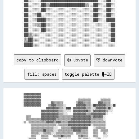
██░░░░░░██▒▒████████████████▒▒░░██░░░░██░░

██░░░░░░██░░░░░░░░░░░░░░░░░░░░░░██░░░░██░░

██░░░░██░░░░░░░░░░░░░░░░░░░░░░░░██░░░░██░░

██░░░░████░░░░░░░░░░░░░░░░░░░░░░██░░░░████

██░░░░▒▒██░░░░░░░░░░░░░░░░░░░░░░░░░░░░░░██

██░░░░░░██░░░░░░░░░░░░░░░░░░░░░░░░░░░░░░██

██▒▒░░░░░░░░░░░░░░░░░░░░░░░░░░░░░░░░░░░░██

▒▒██░░░░░░░░░░░░░░░░░░░░░░░░░░░░░░░░░░░░██

copy to clipboard
👍 upvote
👎 downvote
fill: spaces
toggle palette ▓→✊🏽
▓▓▓▓▓▓▓▓▓▓▓▓▓▓                                                            

▓▓▓▓▓▓▓▓▓▓▓▓▓▓                                                            

▓▓▓▓▓▓▓▓▓▓▓▓▓▓                              ▒▒▒▒▒▒▒▒▒▒        ▒▒▒▒▒▒▒▒    

▓▓▓▓▓▓▓▓▓▓▓▓▓▓        ▓▓▒▒▒▒▒▒▒▒          ▒▒▓▓▓▓▒▒▒▒▒▒      ▓▓▓▓▒▒▒▒▒▒    

▓▓▓▓▓▓▓▓▓▓▓▓▓▓      ▒▒▓▓▓▓▒▒▒▒▒▒░░        ▓▓▓▓▓▓▓▓▒▒▒▒░░██▓▓▓▓▓▓▓▓▒▒▒▒░░██

                  ▓▓▓▓▓▓▓▓▓▓▒▒▒▒░░████  ▓▓▓▓▓▓▓▓▓▓▒▒▒▒░░░░▓▓▓▓▓▓▓▓▒▒██░░  

              ▓▓▓▓▓▓▓▓▓▓▓▓▓▓▒▒▒▒░░░░░░  ▓▓▓▓▓▓▓▓▓▓██▒▒░░▓▓▓▓▓▓▓▓▓▓▒▒░░░░  

              ▓▓▓▓▓▓▓▓▓▓▓▓▓▓▒▒▒▒░░░░    ▓▓▓▓▓▓▓▓▓▓▒▒▒▒▓▓▓▓▓▓▓▓▓▓▓▓░░      

  ▒▒▒▒        ▓▓▓▓▓▓▓▓▓▓▓▓▓▓▒▒▒▒▒▒▒▒▒▒▒▒▓▓▓▓▓▓▓▓▓▓▓▓▓▓▒▒▓▓▓▓▓▓▓▓░░        

  ▒▒▒▒▒▒▒▒▒▒▒▒▓▓▓▓▓▓▓▓▓▓▓▓▒▒▒▒▒▒▒▒▒▒▒▒▓▓▓▓▓▓▓▓▓▓▓▓▓▓▓▓▒▒▒▒▒▒▒▒▒▒░░        

▒▒  ▒▒▒▒▒▒▒▒▒▒▒▒▒▒▓▓▓▓▓▓▒▒▓▓▓▓▒▒▒▒▒▒▓▓▓▓▓▓▓▓▓▓▓▓▓▓▓▓▓▓▒▒▒▒▒▒▒▒▒▒▒▒        

      ▒▒▒▒▒▒▒▒▒▒▒▒▒▒▒▒▒▒▒▒░░▒▒▒▒▒▒▒▒▓▓▓▓▓▓▓▓▓▓▓▓▓▓▓▓▓▓░░▒▒▒▒▒▒▒▒▒▒        

      ▒▒▒▒▒▒▒▒▒▒▒▒▒▒▒▒▒▒░░░░  ▒▒▒▒▒▒▒▒▓▓▓▓▓▓▓▓▓▓▓▓▓▓    ░░▒▒▒▒▒▒▒▒        

      ▒▒▒▒▒▒▒▒▒▒██▒▒▒▒▒▒░░░░▒▒▒▒▒▒▒▒▒▒▒▒▓▓▓▓▓▓▒▒▒▒▒▒    ▒▒▒▒  ▒▒▒▒▒▒      

      ▒▒▒▒▒▒░░░░▒▒▒▒▒▒░░░░▒▒▒▒▒▒▒▒▒▒▒▒▒▒  ▒▒▒▒▒▒▒▒▒▒    ▒▒▒▒    ▒▒░░      

      ▒▒▒▒    ▒▒▒▒▒▒    ▒▒▒▒▒▒██▒▒▒▒▒▒      ▒▒▓▓▒▒▒▒    ▒▒▒▒    ░░░░      

    ▒▒▒▒▒▒    ▒▒▒▒▒▒        ▒▒░░░░░░░░      ▒▒░░▒▒▒▒░░    ░░▒▒            
