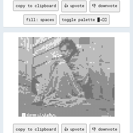
copy to clipboard
👍 upvote
👎 downvote
fill: spaces
toggle palette ▓→✊🏽
▒▒▒▒░░▒▒▒▒▒▒▒▒░░▒▒▒▒▒▒▒▒██▒▒▒▒▒▒▒▒▒▒░░░░░░░░▒▒▒▒▒▒░░░░░░▓▓▓▓▒▒▒▒▒▒░░▒▒░░▒▒▒▒▒▒▒▒▓▓▓▓▒▒▒▒▒▒▒▒▒▒▒▒▒▒▒▒▒▒▒▒▓▓▓▓▓▓▓▓▓▓▓▓▓▓▓▓▒▒▒▒▒▒▒▒▒▒▒▒▒▒▒▒▒▒▒▒▒▒▒▒▒▒▒▒▒▒▒▒▒▒▒▒▒▒▒▒▒▒
▒▒▒▒░░░░▒▒░░▒▒░░░░▒▒▒▒▒▒▓▓▒▒▒▒▒▒▒▒░░░░░░░░▒▒░░░░▒▒░░▓▓▓▓▒▒▒▒▒▒▒▒░░░░░░░░▒▒▒▒▒▒▓▓▓▓▓▓▒▒▒▒▒▒▒▒▒▒▒▒▒▒▒▒▒▒▓▓▓▓▓▓▓▓▓▓▓▓▓▓▓▓▓▓▒▒▒▒▒▒▒▒▒▒▒▒▒▒▒▒▒▒▒▒▒▒▒▒▒▒▒▒▒▒▒▒▒▒▒▒▒▒▒▒▒▒
▒▒▒▒▒▒▒▒▒▒░░▒▒▒▒░░▒▒▒▒▒▒▓▓▒▒▒▒░░░░░░▒▒░░░░░░░░▒▒▓▓▓▓▒▒▒▒▒▒▒▒░░░░░░░░░░░░▒▒▓▓▓▓██████▓▓▓▓██▒▒▒▒▒▒▒▒▒▒▒▒▓▓▓▓▓▓▓▓▓▓▓▓▓▓▓▓▓▓▒▒▒▒▒▒▒▒▒▒▒▒▒▒▒▒▒▒▒▒▒▒▒▒▒▒▒▒▒▒▒▒▒▒▒▒▒▒▒▒▒▒
▒▒▒▒▒▒▒▒░░░░▒▒▒▒░░▒▒▒▒▒▒▓▓▒▒▒▒░░░░░░▒▒░░▒▒░░▓▓▓▓▒▒▒▒▒▒▒▒▒▒▒▒░░░░░░░░░░▒▒▓▓██▓▓██████████████▒▒▒▒▒▒▒▒▒▒▓▓▓▓▓▓▓▓▓▓▓▓▓▓▓▓▓▓▒▒▒▒▒▒▒▒▒▒▒▒▒▒▒▒▒▒▒▒▒▒▒▒▒▒▒▒▒▒▒▒▒▒▒▒▒▒▒▒▒▒
▒▒▒▒▒▒▒▒▒▒░░▒▒▒▒░░▒▒▒▒▒▒▓▓▒▒▒▒░░░░▒▒░░░░▓▓▓▓▓▓▒▒▒▒▒▒▒▒░░▒▒░░░░░░░░░░▒▒▒▒████████████████████▓▓▒▒▒▒▒▒▒▒▓▓▓▓▓▓▓▓▓▓▓▓▓▓▓▓▓▓▒▒▒▒▓▓▒▒▒▒▒▒▒▒▒▒▒▒▒▒▒▒▒▒▒▒▒▒▒▒▒▒▒▒▒▒▒▒▒▒▒▒
▒▒▒▒░░▒▒▒▒░░▒▒░░░░▒▒▒▒▒▒▓▓▒▒░░░░▒▒▒▒▓▓▓▓▓▓▒▒▒▒▒▒▒▒▒▒░░░░░░░░░░░░▒▒░░▒▒████▓▓████▓▓▓▓▓▓████████▓▓▒▒▒▒▒▒▓▓▓▓▓▓▓▓▓▓▓▓▓▓▓▓▓▓▒▒▒▒▒▒▒▒░░▒▒▒▒▒▒▒▒▒▒▒▒▒▒▒▒▒▒▒▒▒▒▒▒▒▒▒▒▒▒▒▒
▒▒▒▒░░░░▒▒░░▒▒░░░░▒▒░░▒▒░░▒▒░░▒▒██▓▓▒▒▒▒▒▒▒▒▒▒░░░░░░░░░░░░▒▒░░░░▒▒▒▒▓▓██▓▓██▓▓▓▓▓▓▓▓▓▓██████████▒▒░░░░▒▒▒▒▒▒▒▒▒▒▒▒▒▒▒▒▒▒▒▒▒▒▒▒▒▒▒▒▒▒▒▒▒▒▒▒▒▒▒▒▒▒▒▒▒▒▒▒▒▒▒▒▒▒▒▒▒▒▒▒
▒▒▒▒▒▒▒▒▒▒░░▒▒░░░░▒▒░░▒▒░░▒▒▓▓▓▓▓▓▒▒▒▒▒▒▒▒░░▒▒░░░░▒▒░░▒▒▒▒▒▒░░▒▒▓▓▓▓██████▓▓▒▒▒▒▓▓██████████████▒▒░░░░▒▒░░▒▒▒▒▒▒▒▒▒▒▒▒▒▒▒▒▒▒▒▒▒▒▒▒▒▒▒▒▒▒▒▒▒▒▓▓▒▒▒▒▒▒▒▒▒▒▒▒▒▒▒▒▒▒▒▒
▓▓▓▓▓▓▒▒▒▒▒▒▒▒░░░░▒▒░░▒▒▓▓██▓▓▒▒▒▒▒▒▒▒▒▒░░░░░░░░▒▒░░▒▒▒▒░░▒▒▓▓▓▓▓▓▒▒▓▓██▓▓▒▒▒▒▒▒▓▓████████████████▒▒░░░░░░▒▒▒▒▒▒▒▒▒▒▒▒▒▒░░▒▒▒▒▒▒▒▒▒▒▒▒▒▒▒▒▒▒▓▓▒▒▒▒▒▒▒▒▒▒▒▒▒▒▒▒▒▒▒▒
▒▒▒▒▒▒▒▒▓▓▒▒▒▒░░▒▒▒▒░░▒▒▓▓▒▒▒▒▒▒▒▒▒▒▒▒░░░░░░▒▒░░░░▒▒░░▒▒▓▓██▒▒▒▒▒▒▒▒▓▓▓▓▒▒▒▒▒▒▒▒▓▓████████████████▒▒▒▒▒▒▒▒▒▒▒▒▒▒▒▒▒▒▒▒▒▒▒▒▒▒▒▒░░▒▒▒▒▒▒▒▒▒▒▒▒▒▒▒▒▒▒▒▒▒▒▒▒▒▒▒▒▒▒▒▒▒▒
▒▒▒▒▒▒▒▒▒▒▒▒▒▒░░░░▒▒▒▒▒▒▓▓▒▒▒▒▒▒▒▒░░░░░░▒▒▒▒▒▒░░▒▒▒▒▓▓▓▓▒▒▒▒▒▒▒▒▒▒▒▒▓▓▓▓▒▒▒▒▒▒▒▒▓▓▓▓▓▓██▓▓▓▓██████▓▓▓▓▒▒▒▒▒▒██▒▒▒▒▒▒▒▒▒▒▒▒▒▒▒▒░░▒▒▒▒▒▒▒▒▒▒▒▒▒▒▒▒▒▒▒▒▒▒▒▒▒▒▒▒▒▒▒▒▒▒
▒▒▒▒▒▒▒▒▒▒▒▒▒▒▒▒░░▒▒▒▒▒▒▓▓▒▒▒▒░░░░▒▒▒▒▒▒▒▒▒▒▒▒▒▒██▓▓▒▒▒▒▒▒▒▒▒▒▒▒▒▒▒▒▒▒▓▓██▓▓████▓▓▒▒▓▓▓▓▓▓▓▓████████▓▓▒▒▒▒▒▒██▒▒▒▒▒▒▒▒▒▒▒▒▒▒▒▒▒▒▒▒▒▒▒▒▒▒▒▒▒▒▒▒▒▒▒▒▒▒▒▒▒▒▒▒▒▒▒▒▒▒▒▒
▒▒▒▒▒▒▒▒▒▒▒▒▒▒▒▒▒▒▒▒▒▒▒▒▓▓▒▒░░▒▒▒▒▒▒▒▒▒▒▒▒▒▒▓▓▓▓▒▒▒▒▒▒▒▒▒▒▒▒░░▒▒░░▒▒▒▒▒▒▓▓▒▒▒▒▓▓▒▒▒▒▓▓▓▓▓▓██████████▓▓██▒▒▒▒▒▒▒▒▒▒▒▒▒▒▒▒▒▒▒▒▒▒▒▒▒▒▒▒▒▒▒▒▒▒▒▒▒▒▒▒▒▒▒▒▒▒▒▒▒▒▒▒▒▒▒▒▒▒
▒▒▒▒▒▒▒▒▒▒▒▒▒▒▒▒▒▒▒▒▒▒▒▒▓▓▒▒░░░░▒▒▒▒▒▒▓▓▓▓▓▓▒▒▒▒▒▒▒▒▒▒░░▒▒░░░░▒▒▒▒▒▒▒▒▒▒▒▒▒▒▒▒▒▒▒▒▓▓▒▒▒▒████████▓▓▓▓██▒▒▒▒▒▒▒▒▒▒▒▒▒▒▒▒▒▒▒▒▒▒▒▒▒▒▒▒▒▒▒▒▒▒▒▒▒▒▒▒▒▒▒▒▒▒▒▒▒▒▒▒▒▒▒▒▒▒▒▒
▒▒▒▒▒▒▒▒▒▒▒▒▒▒▒▒▒▒▒▒▒▒▒▒░░░░▒▒▒▒▒▒▓▓▓▓▓▓▒▒▒▒▒▒▒▒▒▒▒▒▒▒▒▒░░░░▒▒▒▒░░░░▒▒▒▒▓▓▓▓▓▓▒▒▒▒▓▓▓▓▓▓██████▓▓▒▒▓▓▓▓▒▒▒▒▒▒▒▒▒▒▒▒▒▒▒▒▒▒▒▒▒▒▒▒▒▒▒▒▒▒▒▒▒▒▒▒▒▒▒▒▒▒▒▒▒▒▒▒▒▒▒▒▒▒▒▒▒▒▒▒
▒▒▒▒▒▒▒▒▒▒▒▒▒▒▒▒▒▒▒▒▒▒▒▒▒▒░░▒▒▓▓▓▓▒▒▒▒▒▒▒▒▒▒▒▒▒▒▒▒▒▒▒▒▒▒▒▒░░░░░░▒▒▒▒░░  ░░▓▓▓▓▓▓▓▓▓▓▒▒██████▓▓▓▓▓▓██▓▓▒▒▒▒▒▒▒▒▒▒▒▒▒▒▒▒▒▒▒▒▒▒▒▒▒▒▒▒▒▒▒▒▒▒▒▒▓▓▒▒▒▒▒▒▒▒▒▒▒▒▒▒▒▒▒▒▒▒▒▒
▒▒▒▒▒▒▒▒▒▒▒▒▒▒▒▒▒▒▒▒▒▒▒▒▒▒██▓▓▒▒▒▒▒▒▒▒▒▒▒▒▒▒▒▒░░░░▒▒▒▒▒▒▒▒░░░░  ▒▒  ▒▒▒▒▓▓████▓▓▓▓▓▓██████▒▒▓▓▒▒▒▒▒▒▒▒▒▒▒▒▒▒▒▒▒▒▒▒▒▒▒▒▒▒▒▒▒▒▒▒▒▒▒▒▒▒▒▒▒▒▓▓▒▒▒▒▒▒▒▒▒▒▒▒▒▒▒▒▒▒▒▒▒▒▒▒
▒▒▒▒▒▒▒▒▒▒▒▒▒▒▒▒▒▒▒▒▒▒▒▒▓▓▒▒▒▒▒▒▒▒▒▒▒▒▒▒▒▒▒▒▒▒▒▒▒▒▒▒▒▒▒▒▒▒▒▒▓▓▒▒▓▓▓▓▒▒▓▓▓▓▓▓▓▓▓▓████████▓▓▒▒▒▒▒▒▒▒▒▒▒▒▒▒▒▒▒▒▒▒▒▒▒▒▓▓▒▒▒▒▒▒▒▒▒▒▒▒▒▒▒▒▒▒▒▒▒▒▒▒▒▒▒▒▒▒▒▒▒▒▒▒▒▒▒▒▒▒▒▒▒▒
▒▒▒▒▒▒▒▒▒▒▒▒▒▒▒▒▒▒▒▒▒▒▒▒▓▓▒▒▒▒▒▒▒▒▒▒▒▒▒▒▒▒▒▒▒▒▒▒▒▒▒▒▒▒▒▒██▓▓▓▓▒▒▓▓▒▒▒▒▒▒▒▒▒▒████████████▒▒▓▓▓▓▓▓▓▓▓▓▒▒▒▒▒▒▒▒▒▒▒▒▒▒▓▓▒▒▒▒▒▒▒▒▒▒▒▒▒▒▒▒▒▒▒▒▒▒▓▓▒▒▒▒▒▒▒▒▒▒▒▒▒▒▒▒▒▒▒▒▒▒
▓▓▓▓▓▓▒▒▒▒▒▒▒▒▒▒▒▒▒▒▒▒▒▒▓▓▒▒▒▒▒▒▒▒▒▒▒▒▒▒▒▒▒▒▒▒▒▒▒▒▒▒▒▒▒▒▒▒▒▒▒▒▒▒▒▒▒▒▒▒▒▒▒▒▒▒░░▓▓██████▓▓▓▓▓▓▓▓▓▓▓▓▒▒▒▒▒▒▒▒▒▒▒▒▒▒▒▒▓▓▒▒▒▒▒▒▒▒▒▒▒▒▒▒▒▒▒▒▒▒▓▓▓▓▓▓▒▒▒▒▒▒▒▒▒▒▒▒▒▒▒▒▒▒▒▒
▒▒▒▒▒▒▓▓▓▓▒▒▒▒░░▒▒▒▒▒▒▒▒▓▓▒▒▒▒▒▒▒▒▒▒▒▒▒▒▒▒▒▒▒▒██▒▒▒▒░░▒▒▒▒▒▒▒▒▓▓▓▓▓▓▓▓▒▒▒▒▒▒▒▒▒▒▓▓████▓▓▓▓▓▓▓▓▓▓▒▒▒▒▒▒▒▒▒▒▒▒▒▒▒▒▒▒▒▒▒▒▒▒▒▒▒▒▒▒▒▒▒▒▒▒▒▒▒▒▓▓▓▓▓▓▓▓▒▒▒▒▒▒▒▒▒▒▒▒▒▒▒▒▒▒
▒▒▒▒▒▒▒▒▒▒░░▒▒░░▒▒▒▒▒▒▒▒▓▓▒▒▒▒▒▒▒▒▒▒▒▒▒▒▒▒██▓▓▒▒▒▒░░▒▒▒▒▒▒▒▒▓▓▓▓▓▓▒▒▒▒░░░░░░░░▒▒████▓▓▓▓▒▒▒▒▒▒▒▒▒▒▒▒▒▒▒▒▒▒▒▒▒▒▒▒▒▒▒▒▒▒▒▒░░░░▒▒░░▒▒▒▒▒▒▒▒▒▒▒▒▒▒▒▒▒▒▓▓▓▓▓▓▓▓▒▒▒▒▒▒▒▒
▒▒▒▒▒▒▒▒▒▒▒▒▒▒▒▒▒▒▒▒▒▒▒▒▓▓▒▒▒▒▒▒▒▒▒▒▒▒▓▓▓▓▓▓▒▒░░▒▒▒▒▒▒▒▒▒▒▓▓▓▓████▓▓░░░░▒▒▒▒▒▒▒▒▒▒▓▓▓▓▓▓▓▓▓▓▒▒▒▒▒▒▒▒▒▒▒▒▒▒▒▒▒▒▒▒▒▒▓▓▓▓▒▒▒▒▒▒▒▒▒▒▒▒▒▒▒▒▒▒▓▓▓▓▒▒▒▒▒▒▒▒▒▒▒▒▒▒▒▒▒▒▒▒▒▒
▒▒▒▒▒▒▒▒▒▒▒▒▓▓▒▒▒▒▒▒▒▒▓▓▒▒▒▒▒▒▒▒▓▓██▓▓▓▓▒▒▒▒▒▒▒▒▒▒▒▒▒▒▒▒▓▓▒▒▓▓██▓▓▒▒▒▒▒▒▒▒▒▒▒▒▒▒▒▒▓▓▓▓▓▓██▓▓██▓▓▒▒▒▒▒▒▓▓▓▓▒▒▒▒▒▒▒▒▒▒▓▓▒▒▒▒▒▒▒▒▒▒▒▒▒▒▒▒▒▒▓▓▓▓▒▒▒▒▒▒▒▒▒▒▒▒▒▒▒▒▒▒▒▒▒▒
▒▒▒▒▒▒▒▒▒▒▒▒▓▓▒▒▒▒▒▒▒▒▓▓▒▒▒▒▓▓██▓▓▓▓▒▒▒▒▒▒▒▒▒▒▒▒▒▒▒▒▒▒▓▓▒▒▒▒▓▓▓▓▒▒▒▒▒▒▒▒▒▒▒▒▒▒▒▒▒▒▒▒████▓▓▓▓▓▓▒▒▒▒▒▒▒▒▒▒▒▒▓▓▒▒▒▒▒▒▒▒▒▒▒▒▒▒▒▒▓▓▒▒▒▒▒▒▒▒▒▒▒▒▒▒▒▒▒▒▒▒▒▒▒▒▒▒▒▒▒▒▒▒▒▒▒▒
▒▒▒▒▒▒▒▒▒▒▒▒▓▓▒▒▒▒▒▒▒▒▓▓████▓▓▒▒▒▒▒▒▒▒▒▒▒▒▒▒▒▒▒▒▒▒▒▒▒▒▓▓▒▒▓▓▓▓▒▒▒▒▒▒▒▒▒▒▒▒▒▒▒▒▒▒▒▒▒▒▒▒██████▓▓▓▓▒▒▓▓▒▒▒▒▒▒▒▒▓▓▒▒▒▒▒▒▒▒▒▒▒▒▒▒▒▒▒▒▒▒▒▒▒▒▒▒▒▒▒▒▒▒▒▒▒▒▒▒▒▒▒▒▒▒▒▒▒▒▒▒▒▒
▒▒▒▒▒▒▒▒▒▒▒▒▓▓▒▒▒▒▒▒▒▒▓▓▓▓▓▓▓▓▒▒▒▒▒▒▒▒▒▒▒▒▒▒▒▒▒▒▒▒▒▒▒▒▓▓▒▒▓▓▓▓▒▒▓▓▒▒▒▒▒▒▒▒▒▒▒▒▒▒▒▒▒▒▒▒▓▓██▓▓▒▒▒▒▒▒▓▓██▒▒▒▒▒▒▒▒▒▒▒▒▓▓▒▒▓▓▓▓▒▒▒▒▒▒▒▒▒▒▒▒▒▒▒▒▓▓▒▒▒▒▒▒▒▒▒▒░░░░▒▒▒▒▒▒▒▒
▒▒▒▒▒▒▒▒▒▒▒▒▓▓▒▒▒▒▒▒▒▒▓▓▓▓▓▓▒▒▒▒▒▒▒▒▒▒▒▒▒▒▒▒▒▒▒▒▒▒▒▒▒▒▓▓▒▒▓▓▒▒▒▒▒▒▒▒▒▒▒▒▒▒▒▒▒▒▒▒▒▒▒▒▒▒▒▒▓▓▓▓▓▓▓▓▒▒▒▒▒▒▒▒▒▒▒▒▒▒▒▒▒▒▒▒▒▒▓▓▓▓▓▓▒▒▒▒▒▒▒▒▒▒▒▒▒▒▓▓▓▓▒▒▒▒▒▒▒▒▒▒▒▒▒▒▒▒▒▒▒▒
▒▒▓▓▒▒▒▒▒▒▒▒▓▓▒▒▒▒▒▒▒▒▓▓▓▓▓▓▒▒▒▒▒▒▒▒▒▒▒▒▒▒▒▒▒▒▒▒▒▒▒▒▒▒▓▓▓▓▓▓▒▒▒▒▓▓▒▒▒▒▒▒▒▒▒▒▒▒▒▒▒▒▒▒▒▒▒▒▒▒▒▒▒▒▒▒▒▒▒▒▒▒▒▒▒▒▒▒▒▒▒▒▒▒▒▒▒▒▓▓▓▓▓▓▓▓▒▒▒▒▓▓▒▒▒▒▒▒▓▓▓▓▒▒▒▒▒▒▒▒▒▒▒▒▒▒▒▒▒▒▒▒
▓▓▓▓▓▓▒▒▓▓▒▒▓▓▒▒▒▒▒▒▒▒▓▓▓▓▓▓▓▓▒▒▒▒▒▒▒▒▒▒▒▒▒▒▒▒▒▒▒▒▒▒▒▒▓▓▓▓▒▒▒▒▒▒▓▓▒▒▒▒▒▒▒▒▒▒▓▓▒▒▒▒▒▒▒▒▒▒▒▒▓▓▓▓▒▒▒▒▓▓▓▓▒▒▒▒▒▒▒▒▒▒▒▒▒▒▒▒▓▓▓▓▓▓▓▓▓▓▒▒▓▓▓▓▓▓▒▒▓▓▓▓▓▓▒▒▒▒▒▒▒▒▒▒▒▒▒▒▒▒▒▒
▒▒▓▓▓▓▓▓▓▓▒▒▓▓▒▒▒▒▒▒▒▒▓▓▓▓▓▓▓▓▒▒▒▒▒▒▒▒▒▒▒▒▒▒▒▒▒▒▒▒▒▒▓▓▓▓▓▓▒▒▒▒▒▒▓▓▒▒▒▒▒▒▒▒▒▒▓▓▒▒▓▓▓▓▒▒▒▒▒▒▓▓▓▓▓▓▓▓▓▓▓▓▒▒▒▒▒▒▒▒▒▒▒▒▒▒▓▓▓▓▓▓▓▓▓▓▓▓▓▓▓▓▓▓▓▓▒▒▓▓▓▓▓▓▓▓▒▒▒▒▒▒▒▒▓▓▓▓▓▓▓▓
▒▒▒▒▓▓▓▓▒▒▓▓▓▓▓▓▒▒▒▒▒▒▓▓▓▓▓▓▒▒▒▒▒▒▒▒▓▓██▒▒▒▒▒▒▒▒▒▒▒▒▓▓▓▓▒▒▒▒▒▒▒▒▒▒▒▒▒▒▒▒▒▒▒▒▓▓▓▓▓▓▓▓▒▒▒▒▒▒▒▒████▓▓▓▓▓▓▒▒▒▒▒▒▒▒▒▒▒▒▓▓▓▓██▓▓▓▓▓▓▓▓▓▓▓▓▓▓▓▓▓▓▒▒▓▓▓▓▓▓▒▒▒▒▒▒▒▒▓▓▓▓▓▓▓▓
▓▓▓▓▓▓▒▒▒▒▒▒▓▓▒▒▓▓▒▒▒▒▓▓▓▓▓▓▒▒▓▓██████▓▓▒▒▒▒▒▒▒▒▒▒▒▒▓▓▓▓▒▒▒▒▒▒▒▒▒▒▒▒▒▒▒▒▒▒▒▒▒▒▓▓▒▒▓▓▓▓▒▒▓▓▒▒▓▓████████▓▓▓▓▒▒▒▒▒▒▒▒▓▓▓▓██▓▓▓▓▓▓▓▓▓▓▓▓▓▓▓▓▓▓▓▓▓▓▓▓▓▓▒▒▒▒▒▒▒▒▓▓▓▓▓▓▓▓
▓▓▓▓▓▓▓▓████▓▓▒▒▒▒▒▒▒▒▓▓▒▒▓▓████▓▓▓▓▒▒▓▓▒▒▒▒▒▒▒▒▒▒▒▒▓▓▒▒▓▓▓▓▒▒▒▒▓▓▓▓▒▒▒▒▒▒▓▓▓▓▓▓▓▓▓▓▓▓▒▒▒▒▒▒▓▓██▓▓▓▓▓▓▓▓▓▓▓▓▓▓▒▒▓▓▓▓▒▒▓▓▓▓▓▓▓▓▓▓▓▓▓▓▓▓▓▓▓▓▓▓▓▓▓▓▓▓▓▓▓▓▒▒▒▒▓▓▓▓▓▓▓▓
▓▓▓▓▓▓▓▓▓▓▓▓▓▓▒▒▒▒▒▒▒▒▓▓████▓▓▓▓▒▒▒▒▒▒▒▒▒▒▒▒▒▒▒▒▒▒▒▒▓▓▒▒▓▓▓▓▒▒▓▓▓▓▒▒▒▒▒▒▓▓▓▓▓▓▓▓▓▓▓▓▓▓▓▓▒▒▓▓▒▒▓▓▓▓▓▓▓▓▓▓▓▓▓▓▒▒▓▓▓▓▓▓▒▒████▓▓▓▓▓▓▓▓▓▓▓▓▓▓▓▓▓▓▓▓▓▓▓▓▓▓▓▓▒▒▓▓▓▓▓▓▓▓▓▓
▓▓▓▓▓▓▓▓▓▓▓▓▒▒▒▒▓▓▓▓▒▒▓▓██████▓▓▒▒▒▒▒▒▒▒▒▒▒▒▓▓▒▒▒▒▒▒▒▒▓▓▓▓▒▒▒▒▓▓▓▓▒▒▒▒▓▓▓▓▓▓▓▓▓▓▓▓▓▓▓▓▓▓▒▒▓▓▒▒▓▓██▓▓▒▒▒▒▒▒▒▒▓▓▓▓▓▓▒▒▒▒████▓▓▓▓▓▓▓▓▓▓▓▓▓▓▓▓▓▓▓▓▓▓▓▓▓▓▓▓▒▒▓▓▓▓▓▓▓▓▓▓
▓▓▓▓▓▓▓▓▓▓▓▓▓▓▓▓▒▒▒▒▓▓██████████▒▒▒▒▒▒▒▒▒▒▒▒▒▒▒▒▒▒▓▓▒▒▓▓▓▓▒▒▒▒▓▓▓▓▒▒▒▒▒▒▓▓▓▓▓▓▓▓▓▓▒▒▓▓▓▓▓▓▒▒▓▓▓▓▓▓▓▓▓▓▓▓▓▓██▓▓▓▓▓▓▒▒▓▓██████▓▓▓▓▓▓▓▓▓▓▓▓▓▓▓▓▓▓▓▓▓▓▓▓▓▓▒▒▓▓▓▓▓▓▓▓▓▓
▓▓▓▓▓▓▓▓▓▓▓▓▓▓▓▓▓▓▓▓▒▒████████████▒▒▒▒▒▒▒▒▒▒▒▒▒▒▒▒▒▒▓▓▓▓▓▓▒▒▓▓▓▓▓▓▒▒▒▒▓▓▓▓▓▓▓▓▓▓▓▓▓▓▓▓▓▓▓▓▓▓▓▓▓▓▓▓██████████▓▓▓▓▒▒▒▒▓▓██████▓▓▓▓▓▓▓▓▒▒▓▓▓▓▓▓▓▓▓▓▓▓▓▓▓▓▓▓▓▓▓▓▓▓▓▓▓▓
▓▓▓▓▓▓▓▓▓▓▓▓▓▓▓▓▓▓▓▓▓▓██████████████▒▒▒▒▒▒▒▒▒▒▒▒▒▒▒▒▓▓▓▓▓▓▒▒▓▓▓▓▓▓▒▒▓▓▓▓▓▓▓▓▓▓▓▓▓▓▓▓▒▒▓▓▓▓▓▓▒▒▓▓▓▓██████▓▓▓▓▓▓▓▓▒▒▓▓████████▓▓▓▓▓▓▓▓▓▓▒▒▓▓▓▓▓▓▓▓▓▓▓▓▓▓▓▓▓▓▓▓▓▓▓▓▓▓
████▓▓▓▓▓▓▒▒▓▓▓▓▓▓▓▓▓▓██████▓▓░░▒▒▒▒▒▒▒▒▒▒▒▒▓▓▒▒▒▒▓▓▓▓▓▓▓▓▒▒▓▓▓▓▒▒▒▒▓▓▓▓▓▓▓▓▓▓▓▓▓▓▓▓▒▒██▓▓▓▓▒▒▓▓▓▓▓▓▓▓████▓▓▓▓▓▓▓▓██████▓▓▓▓▓▓▓▓▓▓▓▓▓▓▓▓▓▓▓▓▓▓▓▓▓▓▓▓▓▓▒▒▓▓▓▓▓▓▓▓▓▓
▓▓▓▓▓▓▓▓██████▓▓▓▓▓▓▓▓██████▓▓▒▒░░▒▒▒▒▒▒▓▓▒▒▒▒▒▒▒▒▓▓▓▓▓▓▓▓▒▒▓▓▓▓▒▒▒▒▓▓▓▓▒▒▓▓▓▓▓▓▓▓▓▓▓▓▓▓██▓▓▓▓▒▒▓▓▓▓▓▓▓▓██▓▓████████████▓▓██████▓▓▓▓▓▓▓▓▓▓▓▓▓▓▓▓▓▓▓▓▓▓▓▓▓▓▓▓▓▓▓▓██
▒▒▒▒▒▒▓▓▓▓▓▓▓▓▓▓████▓▓██████▓▓▒▒▒▒▒▒▒▒▒▒▒▒▒▒▓▓▓▓▓▓▓▓▓▓▓▓▓▓▒▒▓▓▓▓▒▒▒▒▓▓▓▓▓▓▓▓▓▓▓▓▓▓▓▓▓▓▓▓▓▓▓▓▓▓▒▒▓▓▒▒▓▓▓▓████████████████████▓▓▓▓▓▓▓▓▓▓▓▓▓▓██▓▓▓▓▓▓▓▓▓▓▓▓▓▓▓▓▓▓▓▓▓▓
▒▒▓▓▒▒▒▒▒▒▒▒▓▓▒▒▓▓▓▓▓▓██████▓▓▒▒▒▒▒▒▒▒▒▒▓▓▒▒▒▒▒▒▓▓▓▓▓▓▒▒▓▓▓▓▓▓▒▒▒▒▒▒▓▓▓▓▓▓▓▓▓▓▓▓▓▓▓▓▓▓▓▓▓▓▓▓▓▓▓▓▒▒▓▓▓▓▓▓▓▓██████████████████▓▓▓▓▓▓▓▓▓▓▓▓▓▓██▓▓▓▓▓▓▓▓▓▓▓▓▓▓▓▓▓▓▓▓██
▓▓▓▓▓▓▒▒▒▒▓▓▒▒▓▓▓▓▓▓▓▓████████▒▒▒▒▒▒▒▒▒▒▒▒▒▒▒▒▓▓▓▓▓▓▒▒▒▒▓▓▓▓▓▓▒▒▒▒▓▓▓▓▓▓▓▓▓▓▓▓▓▓▓▓▓▓▓▓▓▓▓▓▓▓▓▓▓▓▓▓▒▒▓▓▓▓▓▓▓▓██████████████████▓▓▓▓▓▓▓▓▓▓▓▓████▓▓▓▓▓▓▓▓▓▓▓▓▓▓▓▓████
▓▓▒▒▓▓▓▓▒▒▓▓▒▒▒▒▓▓▓▓▓▓████████▒▒░░▒▒▒▒▓▓▓▓▒▒▓▓██▓▓▓▓▒▒▓▓▓▓▓▓██▓▓▒▒▒▒▓▓▓▓▓▓▓▓▓▓▓▓▓▓▓▓▓▓▓▓▓▓██▓▓▓▓▓▓▒▒▒▒▓▓██▓▓████████████████▓▓▓▓▓▓▓▓▓▓▓▓▓▓████▓▓▓▓▓▓▓▓▓▓▓▓▓▓▓▓████
▒▒▒▒▒▒▒▒▓▓▓▓▓▓▓▓▓▓▓▓▓▓████████▓▓▒▒▒▒▒▒▒▒▒▒▓▓▒▒▒▒▓▓▓▓▒▒▓▓▓▓████▓▓▓▓▓▓▓▓▒▒▓▓▓▓▓▓▓▓▓▓▓▓▓▓▓▓▓▓██▓▓▓▓▓▓▓▓▒▒▓▓▓▓▓▓████████████████▓▓▓▓▓▓▓▓▓▓▓▓▓▓████▓▓▓▓▓▓▓▓▓▓▓▓▓▓▓▓████
▒▒▓▓▒▒▒▒▒▒▓▓▒▒▒▒▒▒▒▒▓▓▓▓████████▒▒▒▒▒▒▒▒▒▒▓▓▓▓▓▓▓▓▒▒▓▓██▓▓██▓▓▒▒▓▓▓▓▓▓▓▓▓▓▓▓▓▓▓▓▓▓▓▓▓▓▓▓▓▓████▓▓▓▓▓▓▓▓▒▒▓▓▒▒▒▒▓▓████████████▓▓▓▓▓▓▓▓▓▓▓▓▓▓████▓▓▓▓▓▓▓▓▓▓▓▓▓▓▓▓████
▓▓▓▓▓▓▓▓▒▒▓▓▒▒▓▓▓▓▓▓▓▓▓▓▓▓██████▒▒▒▒▒▒▓▓▓▓▓▓▓▓▓▓▒▒▓▓████▓▓▒▒▒▒▓▓▓▓▓▓▓▓▓▓▓▓▓▓▓▓▓▓▓▓▓▓▒▒▓▓▓▓██▓▓██▓▓▓▓▓▓▒▒▒▒▒▒▒▒▓▓██████████████▓▓▓▓▓▓▓▓▓▓▓▓▓▓██▓▓▓▓▓▓▓▓▓▓▓▓▓▓▓▓████
▓▓▓▓▓▓▓▓▓▓▓▓▓▓▓▓▓▓▓▓▓▓▓▓▓▓▓▓▓▓██▒▒▓▓██▓▓▒▒▓▓▒▒▒▒▓▓▓▓██▒▒▒▒▒▒▒▒▓▓▒▒▓▓▓▓▓▓▓▓▓▓▓▓▓▓▓▓▓▓▒▒▒▒▓▓██████████▒▒▒▒▓▓▓▓▒▒▓▓██████████████▓▓▓▓▓▓▓▓▓▓▓▓▓▓▓▓▓▓▓▓▓▓▓▓▓▓▓▓▓▓▓▓████
▓▓▓▓▓▓▓▓▓▓▓▓▓▓▓▓▓▓▓▓▓▓▒▒▒▒▒▒▓▓▒▒▓▓▓▓▓▓▓▓▓▓██▒▒▓▓██▓▓▒▒▒▒▒▒▒▒▒▒██▓▓▓▓▓▓▓▓▓▓▓▓▓▓▓▓██▓▓▓▓▓▓▒▒▓▓▓▓████▓▓▓▓▓▓████▓▓▓▓██████████████▓▓▓▓▓▓▓▓▓▓██████▓▓▓▓▓▓▓▓▓▓▓▓▓▓▓▓████
▓▓▓▓▓▓▓▓▓▓▓▓▓▓▓▓▓▓▓▓▓▓▓▓▓▓▓▓▒▒▒▒▒▒▒▒▓▓▒▒▓▓██▓▓▒▒▒▒▒▒▒▒▓▓▒▒▓▓▒▒▓▓████▓▓▓▓▓▓▓▓▓▓▓▓██████▓▓▓▓▒▒▒▒▒▒▒▒▒▒▓▓▓▓██▓▓▓▓▓▓██████████████▓▓▓▓▓▓▓▓▓▓██████▓▓▓▓▓▓▓▓▓▓▓▓▓▓▓▓████
▓▓▓▓▓▓▓▓▓▓▓▓▓▓▓▓▓▓▓▓▓▓▓▓▓▓▓▓▒▒▒▒▓▓▒▒▓▓▒▒████▒▒▒▒▓▓▓▓▓▓▒▒▒▒▓▓██▓▓▒▒▒▒▒▒▓▓██▓▓▓▓▓▓▓▓▓▓▓▓▓▓▒▒▒▒▒▒▒▒▒▒▒▒▒▒▒▒▒▒▒▒▒▒▒▒▓▓██████▓▓██████▓▓▓▓▓▓▓▓▓▓▓▓████▓▓▓▓▓▓▓▓▓▓▓▓▓▓▓▓██
▓▓▓▓▓▓▓▓▓▓▓▓▓▓▓▓▓▓▓▓▓▓▓▓▓▓▒▒▒▒▒▒▒▒▒▒▓▓▓▓██▒▒▒▒▓▓▒▒▒▒▒▒▒▒▒▒▒▒▒▒▒▒▒▒▒▒▒▒▒▒▒▒▒▒▒▒▒▒▒▒▒▒▒▒▒▒▒▒▒▒▒▒▒▒▓▓▓▓▒▒▒▒▒▒▒▒▒▒▒▒▒▒▓▓▓▓▓▓▓▓▓▓▓▓▓▓▓▓████████▓▓▓▓▓▓▓▓██▓▓▓▓▓▓▓▓▓▓▓▓██
▓▓▓▓▓▓▓▓▓▓▓▓▓▓▓▓▓▓▓▓▓▓▓▓▓▓▒▒▒▒▓▓▒▒▒▒▓▓▓▓▓▓▒▒▒▒▒▒▒▒▒▒▓▓██████████▓▓▓▓▒▒▒▒▒▒▒▒▒▒▒▒▒▒▒▒▒▒▓▓▓▓▒▒▓▓▓▓▓▓▒▒▒▒▒▒▒▒▒▒▓▓▓▓▓▓▓▓▓▓▓▓▓▓▓▓▓▓▓▓▓▓▓▓▓▓▓▓▓▓▓▓▓▓▓▓▓▓▓▓▓▓████▓▓▓▓▓▓▓▓
▓▓▓▓▓▓▓▓▓▓▓▓▓▓▓▓▓▓▓▓▓▓▓▓▒▒▓▓▒▒▓▓▓▓████████▒▒▒▒▒▒▒▒▒▒██▓▓▒▒▒▒▒▒▒▒▒▒▒▒▓▓▓▓▓▓▒▒▒▒▒▒▓▓▓▓▓▓▓▓▓▓▓▓▓▓▓▓▓▓▒▒▒▒▒▒▒▒▒▒▓▓▓▓██▓▓▓▓▓▓▓▓▓▓▓▓▓▓▓▓▓▓▓▓▓▓▓▓▓▓▓▓▓▓▓▓▓▓▓▓▓▓▓▓▓▓▓▓▓▓▓▓
▓▓▓▓▓▓▓▓▓▓▓▓▓▓▓▓▓▓▓▓▓▓▓▓██████████████████▓▓▓▓▒▒▒▒▓▓▒▒▒▒▒▒▒▒▒▒▓▓▓▓▓▓▓▓▒▒▒▒▒▒▒▒▒▒████████▓▓▓▓▒▒▒▒▒▒▒▒▒▒▒▒▓▓▓▓▓▓▓▓▓▓▓▓▒▒▓▓▓▓▓▓▓▓▓▓▓▓▓▓▓▓▓▓▓▓▓▓▓▓▓▓▓▓▓▓▓▓▓▓▓▓▓▓▓▓▓▓▓▓
▓▓▓▓▓▓▓▓▓▓▒▒▓▓▓▓▓▓▓▓▓▓██████████████████▓▓████▓▓▒▒▒▒▒▒▒▒▓▓▓▓▓▓▓▓▒▒▒▒▒▒▓▓▓▓▓▓▓▓▒▒▒▒▒▒▒▒▒▒▒▒▒▒▒▒▒▒▒▒▓▓▒▒▓▓▓▓▓▓▒▒▒▒▒▒▒▒▒▒▒▒▒▒▓▓▓▓▓▓▓▓▓▓▓▓▓▓▓▓▓▓▓▓▓▓▓▓▓▓▓▓▓▓▓▓▓▓▓▓▓▓▒▒
▓▓▓▓▓▓▓▓▓▓▓▓▓▓▓▓▓▓▓▓▓▓▓▓▓▓▓▓▓▓██████████▓▓▓▓▒▒▒▒▓▓▓▓████████▓▓▓▓██▒▒▒▒▒▒▒▒▒▒▒▒▓▓▒▒▒▒▓▓▓▓▒▒▒▒▒▒▓▓▓▓▓▓▓▓▓▓▓▓▓▓▓▓▓▓▓▓▓▓▓▓▓▓▓▓▓▓▓▓▓▓▓▓▓▓▓▓▓▓▓▓▓▓▓▓▓▓▓▓▓▓▓▓▓▓▓▓▓▓▓▓▓▓▓▓
▓▓▓▓▓▓▓▓▓▓▓▓▓▓▓▓▓▓▓▓▓▓▓▓▓▓▓▓▓▓▓▓▓▓▓▓▓▓▓▓▓▓▓▓████▓▓▓▓▓▓▓▓▓▓▓▓▓▓▒▒▓▓▓▓██▓▓▓▓██▒▒▒▒▒▒▓▓▓▓▒▒▒▒▓▓▓▓▓▓▓▓▓▓▓▓▓▓▓▓▓▓▓▓▓▓▓▓▓▓▓▓▓▓▓▓▓▓▓▓▓▓▓▓▓▓▓▓▓▓▓▓▓▓▓▓▓▓▓▓▓▓▓▓▓▓▓▓▓▓▓▓▓▓▓▓
▓▓▓▓▓▓▓▓▓▓▓▓▓▓▓▓▓▓▓▓▓▓▓▓▓▓▓▓▓▓▓▓▓▓▓▓▓▓▓▓▓▓▓▓▓▓▓▓▓▓▓▓▓▓▓▓▓▓▓▓▓▓▓▓▓▓▓▓▓▓▓▓▓▓▓▓▓▓▓▓▓▓▓▓▓▓▓▓▓▓▓▓▓▓▓▓▓▓▓▓▓▓▓▓▓▓▓▓▓▓▓▓▓▓▓▓▓▓▓▓▓▓▓▓▓▓▓▓▓▓▓▓▓▓▓▓▓▓▓▓▓▓▓▓▓▓▓▓▓▓▓▓▓▓▓▓▓▓▓▓▓▓
▓▓▓▓▓▓▓▓▓▓▓▓▓▓▓▓▓▓▓▓▓▓▓▓▓▓▓▓▓▓▓▓▓▓▓▓▓▓██▓▓▓▓▓▓▓▓▓▓▓▓▓▓▓▓▓▓▓▓▓▓▓▓▓▓▓▓▓▓▓▓▓▓▓▓▓▓▓▓▓▓▓▓▓▓▓▓▓▓▓▓▓▓▓▓▓▓▓▓▓▓▓▓▓▓▓▓▓▓▓▓▓▓▓▓▓▓▓▓▓▓▓▓▓▓▓▓▓▓▓▓▓▓▓▓████████████▓▓▓▓▓▓████████
▓▓▓▓▓▓▓▓▓▓▓▓▓▓▓▓▓▓▓▓▓▓▓▓▓▓▓▓▓▓▓▓▓▓▓▓▓▓▓▓▓▓▓▓▓▓▓▓▓▓▓▓▓▓▓▓▓
copy to clipboard
👍 upvote
👎 downvote