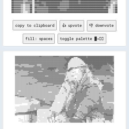
██▓▓▓▓▓▓▓▓▒▒▒▒▓▓▓▓░░██▓▓████████████████████▓▓▓▓▓▓████████▓▓██████████████████████▓▓██▒▒▒▒▒▒

██▓▓▓▓▓▓▓▓▒▒▓▓▓▓▓▓░░██████▓▓▓▓████████████▓▓▓▓▓▓▓▓████████▓▓████████████████████████▓▓▒▒░░▒▒

██▓▓▓▓▓▓▒▒░░▒▒▒▒██░░▓▓▓▓████▓▓████████████▓▓▓▓▓▓▓▓████████████████████████████████▓▓▓▓░░▒▒▓▓

██▓▓▓▓▓▓▒▒░░▒▒▒▒██░░██▓▓▓▓▓▓▓▓▓▓████████▓▓▓▓▓▓▓▓▓▓██████████████████████████████▓▓██▒▒░░▒▒██

██▓▓▓▓▓▓▒▒░░▒▒▒▒██░░▓▓▓▓▓▓▓▓▓▓▓▓██████████▓▓▓▓▓▓████████████████████████████████████░░░░▒▒██

copy to clipboard
👍 upvote
👎 downvote
fill: spaces
toggle palette ▓→✊🏽
▓▓▓▓▓▓▓▓▓▓▓▓▓▓▓▓▓▓▓▓▓▓▓▓▓▓▓▓▓▓▓▓▓▓▓▓▓▓▓▓▓▓████▓▓▓▓▓▓▓▓▓▓▓▓▓▓▓▓▓▓▓▓██████████▓▓▓▓▓▓▓▓▓▓▓▓▓▓▓▓▓▓▓▓████████████████████████████▓▓████████████████████████████████████████████▓▓
▓▓▓▓▓▓▓▓▓▓▓▓▓▓▓▓▓▓▓▓▓▓▓▓▓▓▓▓▓▓▓▓▓▓▓▓▓▓▓▓▓▓▓▓▓▓▓▓▓▓▓▓▓▓▓▓▓▓▓▓▓▓▓▓▓▓▓▓▓▓▓▓▓▓▓▓▓▓▓▓▓▓▓▓▓▓██▓▓▓▓▓▓██████▓▓░░░░  ▒▒██████████████▓▓████████████████████████████████████████████▓▓
▓▓▓▓▓▓▓▓▓▓▓▓▓▓▓▓▓▓▓▓▓▓▓▓▓▓▓▓▓▓▓▓▓▓▓▓▓▓▓▓▓▓▓▓▓▓▓▓▓▓▓▓▓▓▓▓▓▓▓▓▓▓▓▓▓▓▓▓▓▓▓▓▓▓▓▓▓▓▓▓▓▓▓▓▓▓████████████  ░░░░░░░░░░  ▒▒████████████████████████████████████████████████████████▓▓
▓▓▓▓▓▓▓▓▓▓▓▓▓▓▓▓▓▓▓▓▓▓▓▓▓▓▓▓▓▓▓▓▓▓▓▓▓▓▓▓▓▓▓▓▓▓▓▓▓▓▓▓▓▓▓▓▓▓▓▓▓▓▓▓▓▓▓▓▓▓▓▓▓▓▓▓▓▓▓▓▓▓▓▓▓▓▓▓████████░░░░░░░░░░░░░░░░░░░░██████████████████████████████████████████████████████▓▓
▓▓▓▓▓▓▓▓▓▓▓▓▓▓▓▓▓▓▓▓▓▓▓▓▓▓▓▓▓▓▓▓▓▓▓▓▓▓▓▓▓▓▓▓▓▓▓▓▓▓▓▓▓▓▓▓▓▓▓▓▓▓▓▓▓▓▓▓▓▓▓▓▓▓▓▓▓▓▓▓▓▓▓▓▓▓▓▓▓▓████▒▒░░░░░░░░░░░░░░░░░░░░░░▓▓██████████████████████████████████████████████████▓▓
▓▓▓▓▓▓▓▓▓▓▓▓▓▓▓▓▓▓▓▓▓▓▓▓▓▓▓▓▓▓▓▓▓▓▓▓▓▓▓▓▓▓▓▓▓▓▓▓▓▓▓▓▓▓▓▓▓▓▓▓▓▓▓▓▓▓▓▓▓▓▓▓▓▓▓▓▓▓▓▓▓▓▓▓▓▓▓▓▓▓██▓▓░░░░░░░░░░░░░░░░░░░░░░░░░░████████████████████████████████████████████████████
▓▓▓▓▓▓▓▓▓▓▓▓▓▓▓▓▓▓▓▓▓▓▓▓▓▓▓▓▓▓▓▓▓▓▓▓▓▓▓▓▓▓▓▓▓▓▓▓▓▓▓▓▓▓▓▓▓▓▓▓▓▓▓▓▓▓▓▓▓▓▓▓▓▓▓▓▓▓▓▓▓▓▓▓▓▓▓▓████░░░░░░░░░░░░░░░░░░░░░░░░░░░░░░██████████████████████████████████████▓▓██████████
▒▒▒▒▒▒▓▓▓▓▒▒▒▒▒▒▒▒▒▒▒▒▒▒▓▓▓▓▓▓▓▓▓▓▓▓▓▓▒▒▒▒▒▒▒▒▓▓▓▓▓▓▓▓▓▓▓▓▓▓▓▓▓▓▓▓▓▓▓▓▓▓▓▓▓▓▓▓▓▓▓▓▓▓▓▓██████░░░░░░░░░░░░░░░░░░░░░░▒▒▒▒░░░░▒▒▒▒██████▓▓██████████████████████████▓▓▓▓▓▓████▓▓
▒▒▒▒▒▒▒▒▒▒▒▒▒▒▒▒▒▒▒▒▒▒▒▒▒▒▒▒▒▒▒▒▒▒▓▓▓▓▒▒▒▒▒▒▒▒▓▓▓▓▓▓▓▓▓▓▓▓▓▓▓▓▓▓▓▓▓▓▓▓▓▓▓▓▓▓▓▓▓▓▓▓▓▓▓▓████▓▓░░░░░░░░░░░░░░░░░░░░░░░░░░▒▒▒▒▒▒▒▒▓▓▓▓▓▓▓▓▓▓████████████████▓▓▓▓▓▓▓▓▓▓▓▓▒▒▓▓▓▓▓▓
▓▓▓▓▓▓▓▓▒▒▒▒▓▓▓▓▒▒▒▒▒▒▒▒▒▒▒▒▒▒▒▒▓▓▓▓▓▓▓▓▓▓▓▓▒▒▓▓▓▓▓▓▓▓▓▓▓▓▓▓▓▓▓▓▓▓▓▓▓▓▓▓▓▓▓▓▓▓▓▓▓▓▓▓▓▓▓▓██▓▓░░░░░░░░░░░░░░░░▒▒▒▒▒▒▓▓▓▓▓▓▓▓▓▓▒▒▓▓▓▓██▓▓▓▓██████████████▓▓▓▓▓▓▓▓▓▓▓▓▓▓▓▓▒▒▓▓▓▓
▓▓▓▓▓▓▓▓▓▓▓▓▓▓▓▓▓▓▓▓▓▓▓▓▓▓▓▓▓▓▓▓▓▓▓▓▓▓▓▓▓▓▓▓▓▓▓▓▓▓▓▓▓▓▓▓▓▓██████████████▓▓▓▓▓▓▓▓▓▓▓▓██▓▓██▓▓░░░░▓▓▓▓▓▓▒▒▓▓▓▓▒▒▒▒░░▒▒▒▒▒▒▒▒▒▒▒▒▒▒██████▓▓██████████████▓▓▓▓▓▓▓▓▓▓▓▓▓▓▓▓▒▒▒▒▓▓
▓▓▓▓▓▓▓▓▓▓▓▓▓▓▓▓▓▓▓▓▓▓▓▓▓▓▓▓▓▓▓▓▓▓▓▓▓▓▓▓▓▓▓▓▓▓▒▒▒▒▓▓▓▓▓▓████████████▓▓▓▓▒▒▓▓▓▓▓▓▓▓▓▓▓▓██▓▓▒▒░░████▓▓░░░░░░      ▒▒░░░░▒▒▒▒▒▒░░░░▓▓████▓▓▓▓▓▓████████▓▓▓▓▓▓▓▓▓▓▓▓▓▓▓▓▓▓▓▓▒▒▒▒
▒▒▒▒▒▒▓▓▓▓▒▒▒▒▓▓▓▓▓▓▓▓▓▓▓▓▓▓▓▓▓▓▓▓▓▓▓▓▓▓▓▓▓▓▓▓▓▓▓▓▓▓▓▓▓▓▓▓▓▓▓▓██▓▓▓▓▓▓▒▒▒▒▒▒▓▓▓▓▓▓▓▓▓▓▓▓▓▓▓▓████▒▒░░░░        ░░░░▒▒▒▒▒▒▓▓▒▒░░░░░░▓▓▓▓▓▓▓▓▓▓▓▓▓▓▓▓▓▓▓▓▓▓▓▓▓▓▓▓██████▓▓▒▒▓▓▓▓
▒▒▒▒▒▒▒▒▒▒▒▒▒▒▒▒▒▒▒▒▒▒▒▒▓▓▓▓▓▓▓▓▓▓▓▓▓▓▓▓▒▒▒▒▒▒▒▒▓▓▓▓▓▓▓▓▓▓▓▓▓▓▓▓▓▓▓▓▓▓▒▒▒▒▓▓▓▓▓▓▓▓▓▓▓▓▓▓▓▓▒▒▓▓▒▒░░░░  ░░░░    ░░░░▒▒▒▒▒▒▓▓▒▒░░░░▒▒▒▒▓▓████▓▓▓▓▓▓▓▓▓▓▓▓▓▓▓▓▓▓▓▓▓▓▓▓▓▓▓▓▒▒▒▒▓▓
▒▒▒▒▓▓▒▒▒▒▒▒▒▒▒▒▒▒▒▒▒▒▓▓▓▓▒▒▒▒▒▒▓▓▓▓▓▓▓▓▓▓▓▓▓▓▓▓▓▓▓▓▓▓▓▓▓▓▓▓▓▓▓▓▓▓▓▓▓▓▓▓▓▓▓▓▓▓▓▓▓▓▓▓▓▓▓▓▒▒░░░░░░░░░░▒▒░░░░    ░░░░░░▒▒▓▓▓▓▓▓░░▒▒▒▒░░▒▒▓▓▓▓▓▓▓▓▓▓▓▓▓▓▓▓▓▓▓▓▓▓▓▓▓▓▓▓▓▓▓▓▓▓▒▒▒▒
▓▓▒▒▒▒▒▒▒▒▒▒▒▒▒▒▒▒▒▒▒▒▒▒▓▓▓▓▓▓▓▓▓▓▓▓▓▓▓▓▓▓▓▓▓▓▓▓▓▓▓▓▓▓▓▓▓▓▓▓▓▓▓▓▓▓▓▓▓▓▓▓▓▓▓▓▒▒▒▒▒▒▒▒▒▒▒▒▒▒░░░░░░░░      ░░░░░░  ░░░░▒▒▒▒▒▒░░▒▒░░░░░░▒▒▓▓▓▓▓▓▓▓▓▓▓▓▓▓▓▓▓▓▓▓▓▓▓▓▓▓▓▓▓▓▓▓▓▓▓▓▓▓
▒▒▒▒▒▒▒▒▒▒▒▒▒▒▒▒▒▒▒▒▒▒▓▓▓▓▓▓▓▓▓▓▓▓▓▓▓▓▓▓▓▓▓▓▓▓▓▓▓▓▓▓▓▓▓▓▓▓▓▓▓▓▓▓▓▓▓▓▓▓▓▓▓▓▓▓▓▓▓▓▓▓▓▓▓▓▒▒▒▒░░░░░░░░░░░░░░░░░░░░░░░░░░▒▒▓▓░░▒▒▒▒░░░░░░░░▒▒▓▓▓▓▓▓▓▓▓▓▓▓▓▓▓▓▓▓▓▓▓▓▓▓▓▓▓▓▓▓▓▓▓▓▓▓
▒▒▒▒▒▒▒▒▒▒▓▓▓▓▓▓▓▓▓▓▓▓▓▓▓▓▓▓▓▓▓▓▓▓▓▓▓▓▓▓▓▓▓▓▓▓▓▓▓▓▓▓▒▒▒▒▒▒▓▓▓▓▓▓▓▓▓▓▓▓▓▓▓▓▓▓▓▓▓▓▓▓▓▓▓▓▓▓░░░░░░░░░░▒▒▒▒░░    ░░░░░░░░▒▒▒▒░░▒▒▒▒░░░░░░░░▒▒▒▒▒▒▒▒▒▒▒▒▒▒▒▒▒▒▒▒▒▒▓▓▒▒▒▒▒▒▒▒▓▓▓▓▓▓
▒▒▒▒▒▒▒▒▒▒▒▒▒▒▒▒▒▒▒▒▒▒▒▒▒▒▒▒▒▒▒▒▓▓▓▓▓▓▓▓▓▓▓▓▓▓▓▓▓▓▓▓▓▓▓▓▓▓▓▓▓▓▓▓▓▓▓▓▓▓▓▓▓▓▓▓▓▓▓▓▓▓▓▓▓▓▓▓░░▒▒░░░░░░░░░░      ░░░░░░░░▒▒░░▒▒▒▒▒▒▒▒▒▒░░▒▒▒▒▓▓▒▒▒▒▒▒▒▒▒▒▒▒▒▒▒▒▒▒▒▒▒▒▒▒▒▒▒▒▒▒▒▒▒▒
▒▒▒▒▒▒▒▒▒▒▒▒▒▒▒▒▒▒▒▒▒▒▒▒▒▒▒▒▒▒▓▓▒▒▓▓▓▓▓▓▓▓▓▓▓▓▓▓▓▓▓▓▓▓▓▓▓▓▓▓▓▓▓▓▓▓▓▓▓▓▓▓▓▓▓▓▓▓▓▓▓▓▓▓▓▓▒▒░░░░░░░░░░░░░░░░▒▒░░░░░░░░▒▒▒▒▒▒▒▒▒▒▓▓▒▒▒▒░░░░▒▒▒▒▒▒▒▒░░▒▒▒▒▒▒▒▒▒▒▒▒▒▒▒▒▓▓▓▓▒▒▒▒▒▒▒▒
▒▒▒▒▒▒▒▒▒▒▒▒▒▒▒▒▒▒▒▒▒▒▒▒▒▒▒▒▒▒▒▒▒▒▒▒▒▒▓▓▓▓▓▓▓▓▓▓▓▓▓▓▓▓▓▓▓▓▓▓▓▓▓▓▓▓▓▓▓▓▓▓▓▓▓▓▓▓▓▓▓▓▓▓▓▓░░░░▒▒▒▒░░░░░░░░░░░░░░░░░░░░▓▓░░▒▒▒▒▒▒▓▓▒▒▒▒░░░░░░▒▒▒▒▒▒▒▒░░▒▒▒▒▒▒▒▒▒▒▒▒▒▒▒▒▒▒▒▒▒▒▒▒▒▒
▒▒▒▒▒▒▒▒▒▒▒▒▒▒▒▒▒▒▒▒▒▒▒▒▒▒▒▒▒▒▒▒▒▒▒▒▒▒▒▒▓▓▓▓▓▓▓▓▓▓▓▓▓▓▓▓▓▓▓▓▓▓▓▓▓▓▓▓▓▓▓▓▓▓▓▓▓▓▓▓▓▓▓▓▓▓░░▓▓▓▓▒▒░░░░▒▒▒▒▒▒░░▒▒░░▒▒▓▓▒▒▒▒▒▒▒▒▓▓▒▒▒▒▒▒░░░░░░░░░░░░░░▒▒▓▓▓▓████▒▒▒▒▒▒▒▒▒▒▒▒▒▒▒▒▒▒
▒▒▒▒▒▒▒▒▒▒▒▒▒▒▒▒▒▒▒▒▒▒▒▒▒▒▒▒▒▒▒▒▒▒▒▒▒▒▓▓▓▓▓▓▓▓▓▓▓▓▓▓▓▓▓▓▓▓▓▓▓▓▓▓▓▓▓▓▓▓▓▓▓▓▓▓▓▓▓▓▓▓▓▓▓▓▒▒░░▒▒▒▒▒▒▒▒▓▓▓▓▒▒▒▒▒▒▒▒░░▓▓░░▒▒▒▒▓▓▒▒▒▒▒▒▒▒░░▒▒░░░░░░░░░░░░▒▒▓▓▓▓▓▓▒▒▒▒▒▒▒▒▒▒▒▒▒▒▒▒▒▒
▒▒▒▒▒▒▒▒▒▒▒▒▒▒▒▒▒▒▒▒▒▒▒▒▓▓▒▒▒▒▒▒▒▒▓▓▓▓▒▒▒▒▒▒▒▒▓▓▒▒▒▒▒▒▒▒▓▓▓▓▓▓▓▓▓▓▓▓▓▓▓▓▓▓▓▓▓▓▓▓▓▓▓▓░░▒▒░░░░▒▒▓▓▒▒▒▒▓▓▓▓▒▒▒▒▓▓▒▒▓▓▒▒▒▒▓▓▒▒▒▒▒▒▒▒▒▒▒▒░░░░▒▒░░░░░░░░▒▒░░████▓▓▓▓▓▓▓▓▓▓▓▓▒▒▒▒▒▒
▒▒▒▒▒▒▒▒▒▒▒▒▒▒▒▒▒▒▒▒▓▓▒▒▓▓▓▓▓▓▒▒▒▒▒▒▒▒▒▒▒▒▒▒▒▒▒▒▒▒▒▒▒▒▒▒▒▒▒▒▒▒▒▒▒▒▓▓▓▓▓▓▓▓▓▓▓▓▓▓▓▓░░░░░░░░░░▒▒▒▒▒▒▒▒▒▒██▒▒▒▒▓▓▒▒▒▒▒▒▓▓▒▒▒▒▒▒▒▒▓▓▓▓▒▒▒▒▒▒▓▓██▓▓░░▒▒▒▒░░▒▒██▓▓▓▓▓▓▓▓▓▓▓▓▓▓▓▓▒▒
▒▒▒▒▒▒▒▒▒▒▒▒▒▒▒▒▒▒▒▒▒▒▒▒▒▒▒▒▒▒▒▒▒▒▒▒▒▒▒▒▒▒▒▒▒▒▒▒▒▒▒▒▒▒▓▓▓▓▓▓▓▓▓▓▓▓▓▓▒▒▒▒▒▒▒▒▒▒▒▒▒▒  ░░░░░░░░░░▒▒▒▒░░░░▒▒▒▒▒▒██▓▓▒▒▓▓▓▓▓▓▓▓██▓▓▒▒▒▒▒▒▒▒▒▒▒▒▒▒▒▒▒▒░░░░░░░░░░▓▓▓▓▓▓▓▓▓▓▓▓▓▓▓▓▒▒
▒▒▒▒▒▒▒▒▒▒▒▒▒▒▒▒▒▒▒▒▒▒▒▒▒▒▒▒▒▒▒▒▒▒▒▒▒▒▒▒▒▒▒▒▒▒▒▒▓▓▓▓▓▓▓▓▒▒▒▒▒▒▒▒▒▒▒▒▒▒▒▒▓▓▓▓▒▒▒▒▓▓░░▒▒░░░░░░░░░░▒▒░░▒▒▒▒▒▒▓▓██▒▒▒▒▒▒▓▓██▒▒▒▒▓▓▓▓▒▒▓▓▓▓▒▒▒▒▓▓▓▓▓▓░░░░░░░░▓▓▓▓▓▓▓▓▓▓▓▓▓▓▓▓▓▓▒▒
▒▒▒▒▒▒▒▒▒▒▒▒▒▒▒▒▒▒▒▒▒▒▒▒▒▒▒▒▒▒▒▒▒▒▒▒▒▒▒▒▒▒▒▒▒▒▒▒▒▒▒▒▒▒▒▒▒▒▒▒▒▒▒▒▒▒▒▒▒▒▒▒▒▒▒▒▒▒▒▒░░░░▒▒▒▒░░░░░░░░▒▒░░░░▓▓▒▒▓▓▓▓▒▒▒▒▒▒▓▓▒▒▒▒▓▓██████▒▒▒▒▒▒▒▒▒▒▒▒▒▒▒▒░░░░▒▒▓▓▓▓▓▓▓▓▓▓▓▓▓▓▓▓▓▓▒▒
▒▒▒▒▒▒▒▒▒▒▒▒▒▒▒▒▒▒▒▒▒▒▒▒▒▒▒▒▒▒▒▒▒▒▒▒▒▒▒▒▒▒▒▒▒▒▒▒▒▒▒▒▒▒▒▒▒▒▒▒▒▒▒▒▒▒▒▒▒▒▒▒▒▒▒▒▓▓▒▒  ░░░░▓▓░░░░░░░░▒▒▒▒▒▒▒▒▓▓▓▓▒▒▒▒▒▒▓▓██▒▒▓▓██▓▓▒▒▒▒▒▒▒▒▒▒▒▒▒▒▒▒▒▒▒▒░░░░▒▒▓▓▓▓▓▓▓▓▓▓▓▓▓▓▓▓▓▓▓▓
▒▒▒▒▒▒▒▒▒▒▒▒▒▒▒▒▒▒▒▒▒▒▒▒▒▒▒▒▒▒▒▒▒▒▒▒▒▒▒▒▒▒▒▒▒▒▒▒▒▒▒▒▒▒▒▒▒▒▒▒▒▒▒▒▒▒▒▒▒▒▒▒▒▒▒▒▒▒░░░░░░░░░░▓▓░░░░░░▒▒▓▓▒▒▒▒▒▒▓▓▒▒▒▒▒▒██▒▒▓▓▓▓▓▓▓▓▒▒▒▒▒▒▒▒▒▒▒▒▒▒▒▒▒▒▒▒▒▒░░▓▓▓▓▓▓▓▓▓▓▓▓▓▓▓▓▓▓▓▓▒▒
▒▒▒▒▒▒░░░░▒▒▒▒▒▒▒▒▒▒▒▒▒▒▒▒▒▒▒▒▒▒▒▒▒▒▒▒▒▒▒▒▒▒▒▒▒▒▒▒▒▒▒▒▒▒▒▒▒▒▒▒▒▒▒▒▒▒▒▒▒▒▒▒▒▒▒▒  ░░░░░░▒▒▒▒░░░░▒▒▒▒▒▒▒▒▒▒▒▒▓▓▒▒▓▓▓▓▓▓▓▓▓▓▓▓▓▓▓▓▒▒▒▒▒▒▒▒▒▒▒▒▒▒▒▒▒▒▒▒▒▒▒▒▒▒▒▒▒▒▒▒▒▒▓▓▓▓▓▓▓▓▒▒▒▒
▒▒▒▒▒▒▒▒▒▒▒▒▒▒▒▒▒▒▒▒▒▒▒▒▒▒▒▒▒▒▒▒▒▒▒▒▒▒▒▒▒▒▒▒▒▒▒▒▒▒▒▒▒▒▒▒▒▒░░░░░░▒▒▒▒▒▒▒▒▒▒▒▒░░░░░░░░░░░░▒▒░░░░▒▒▓▓▓▓▓▓▒▒▒▒▓▓▓▓▓▓▓▓██▓▓▓▓▓▓▓▓▒▒▒▒▓▓▒▒▒▒▒▒▒▒▒▒▒▒▒▒▒▒▒▒▒▒▒▒▓▓▓▓▓▓▒▒▒▒▒▒▒▒▒▒▒▒▒▒
▒▒▒▒░░▒▒▒▒▒▒▒▒▒▒▒▒▒▒▒▒▒▒▒▒▒▒▒▒▒▒▒▒▒▒▒▒▒▒▒▒▒▒▒▒▒▒▒▒▒▒▒▒▒▒▒▒▒▒▒▒▒▒▒▒▒▒▒▒▒▒▒▒▒▒░░░░░░▒▒░░░░░░░░▒▒▒▒░░▒▒▒▒▒▒▓▓██▓▓▓▓▓▓▓▓▓▓▓▓▓▓▓▓▒▒▒▒▒▒▒▒▒▒▒▒▒▒▒▒▒▒▒▒▒▒▓▓▒▒▒▒▒▒▒▒▒▒▒▒▒▒▒▒▒▒▒▒▒▒▒▒
▒▒▒▒▒▒▒▒▒▒▒▒▒▒▒▒▒▒▒▒▒▒▒▒▒▒▒▒▒▒▒▒▒▒▒▒▒▒▒▒▒▒▒▒▒▒▒▒▒▒▒▒▒▒▒▒▒▒▒▒▒▒▒▒▒▒▒▒▒▒▒▒▒▒░░░░░░░░░░░░░░░░░░▒▒▒▒░░░░▒▒▒▒▓▓▓▓▓▓▓▓▓▓▓▓▓▓▓▓▓▓▓▓▒▒▒▒▒▒▒▒▒▒▒▒▒▒▒▒▒▒▒▒▒▒▒▒▒▒▒▒▒▒▒▒▒▒▒▒▒▒▒▒▒▒▒▒▒▒▒▒
▓▓▓▓▓▓▒▒▒▒▒▒▒▒▒▒▒▒▒▒▒▒▒▒▒▒▒▒▒▒▒▒▒▒▒▒▒▒▒▒▒▒▒▒▒▒▒▒▒▒▒▒▒▒▒▒▒▒▒▒▒▒▒▒▒▒▒▒▒▒░░░░░░░░░░░░░░░░░░░░░░▒▒░░░░▒▒▓▓▒▒▓▓▓▓▓▓▓▓▓▓▓▓▓▓▓▓▓▓▓▓▓▓▓▓▒▒▒▒▒▒▒▒▒▒▒▒▒▒▒▒▒▒▒▒▒▒▒▒▒▒▒▒▒▒▒▒▒▒▒▒▒▒▒▒▒▒▒▒
░░░░▒▒▒▒▓▓▓▓▓▓▓▓▒▒▒▒▒▒▒▒▒▒▒▒▓▓▒▒▒▒▒▒▒▒▒▒▒▒▒▒▒▒▒▒▒▒▒▒▒▒▒▒▒▒▒▒▒▒▒▒▒▒▒▒▒▒░░░░░░░░░░░░░░░░░░▒▒░░▒▒░░░░▒▒▒▒▓▓▓▓▓▓▓▓▓▓▓▓▓▓▓▓▓▓▓▓▓▓▒▒▒▒▒▒▒▒▒▒▒▒▒▒▒▒▒▒▒▒▒▒▓▓▒▒▒▒▓▓▒▒▒▒▒▒▒▒▒▒▒▒▒▒▒▒▒▒
░░░░░░░░░░░░░░░░░░░░▒▒▒▒▒▒▒▒▓▓▒▒▒▒▒▒▒▒▒▒▒▒▒▒▒▒▒▒▒▒▒▒▒▒▒▒▒▒▒▒▒▒▒▒▒▒▒▒▒▒░░░░░░░░░░░░░░░░░░▒▒▒▒░░░░░░▒▒▓▓▓▓▓▓▓▓▓▓▓▓▓▓▓▓▓▓▓▓▒▒▒▒▒▒▒▒▒▒▒▒▒▒▒▒▒▒▒▒▒▒▒▒▒▒▓▓▓▓▒▒▒▒▒▒▒▒▒▒▒▒▒▒▒▒▒▒▒▒▒▒
░░░░░░░░░░░░░░░░░░▒▒▒▒▒▒▒▒▒▒░░░░░░▒▒▓▓▓▓▓▓▒▒▒▒▒▒▒▒░░▒▒▒▒▒▒▒▒▒▒▒▒▒▒▒▒▒▒░░░░░░░░░░░░░░░░░░▒▒▒▒░░░░▒▒▒▒▓▓▓▓██▓▓▓▓▓▓▓▓▓▓▓▓▓▓▒▒▒▒▒▒▓▓▓▓▓▓▒▒▒▒▒▒▒▒▒▒▒▒▒▒▓▓▓▓░░▒▒▒▒▒▒▒▒▒▒▒▒▒▒▒▒▒▒▒▒
░░░░░░░░░░░░░░░░░░░░░░░░▒▒▒▒▒▒▒▒░░░░░░▒▒▓▓▓▓▓▓▓▓▒▒▒▒▒▒▒▒▒▒▒▒▒▒▒▒▒▒▒▒░░░░░░░░░░░░░░░░░░░░▒▒░░░░▒▒▒▒▓▓▓▓▓▓██▒▒▓▓▓▓▓▓▓▓▓▓▒▒▒▒▒▒▒▒▒▒▒▒▒▒▓▓▓▓▒▒▒▒▒▒▒▒▓▓▓▓▓▓░░▒▒▒▒▒▒▒▒▒▒▒▒▒▒▒▒▒▒▒▒
░░░░░░░░░░░░░░░░░░░░░░░░▒▒▒▒░░░░░░░░░░░░░░▒▒▓▓▓▓▓▓▓▓▒▒▒▒▒▒▒▒▓▓▓▓▓▓▓▓░░░░░░░░░░░░░░░░░░▒▒▒▒░░▒▒▒▒▓▓▓▓▓▓▓▓██▓▓▓▓▓▓▓▓▓▓▒▒▒▒▒▒▒▒▒▒▒▒▒▒▒▒▒▒▓▓▓▓▒▒▒▒▓▓▓▓▓▓▓▓▒▒▒▒▒▒▒▒▒▒▒▒▒▒▒▒▒▒▒▒▒▒
░░░░░░░░░░░░░░░░░░░░░░░░░░░░░░░░░░░░░░  ░░▒▒▓▓▓▓▓▓▓▓▒▒▒▒▒▒▒▒▒▒▓▓▓▓░░░░░░░░    ░░░░░░░░▒▒▒▒░░▒▒▒▒▓▓▓▓▓▓██▓▓▓▓▓▓▓▓▓▓▒▒▒▒▒▒▒▒▒▒▒▒▒▒▒▒▒▒▒▒▒▒▓▓▓▓▒▒▒▒▒▒▓▓▓▓▒▒▒▒▒▒▒▒▒▒░░░░░░░░░░░░
░░░░░░░░░░░░          ░░░░░░░░▒▒░░░░░░░░▒▒▒▒██▓▓▓▓▓▓▓▓▓▓▒▒▒▒▒▒▓▓▒▒░░░░░░░░░░░░░░░░░░▒▒▒▒▒▒▒▒▒▒▒▒▓▓▓▓▓▓▓▓▓▓▓▓▓▓▓▓▒▒▒▒▒▒▒▒▒▒▒▒▒▒▒▒▒▒▒▒▒▒▒▒▒▒▒▒▓▓▒▒▒▒▓▓▓▓▓▓▒▒▒▒▒▒▒▒▒▒▒▒▒▒▒▒▒▒░░
                      ░░░░░░▒▒▒▒▒▒▒▒▒▒▒▒▒▒▒▒▓▓▓▓▓▓▓▓▓▓▓▓████▓▓▓▓░░░░░░░░░░░░░░░░░░░░▒▒▒▒▒▒▒▒▒▒▓▓▓▓▓▓▓▓▓▓░░▓▓▓▓▓▓▒▒▓▓▒▒▒▒▒▒▒▒▒▒▒▒▒▒▒▒▒▒▒▒▓▓▓▓▓▓▓▓▓▓▓▓▓▓▓▓▒▒▒▒▒▒▒▒▒▒▒▒▒▒▒▒▒▒▒▒
        ░░░░░░░░░░░░░░░░░░▒▒▒▒▒▒▒▒▒▒▒▒▒▒▒▒▒▒▓▓▓▓▒▒▒▒▒▒▒▒▒▒▒▒▓▓▓▓░░░░░░░░░░░░░░░░░░░░▒▒▓▓▒▒▒▒▒▒▓▓▓▓▓▓▓▓▒▒▓▓▓▓▓▓▓▓░░▒▒▒▒▒▒▒▒▓▓▒▒▒▒▓▓▓▓▓▓▒▒▓▓▓▓▓▓▓▓▓▓▓▓▓▓▓▓▒▒▒▒▒▒▒▒▒▒▒▒▒▒▒▒▒▒▒▒
░░░░░░░░░░░░░░░░░░░░░░░░░░▒▒▒▒▒▒▒▒▒▒▒▒▒▒▒▒▒▒▒▒▒▒▒▒▒▒▒▒▒▒▒▒▒▒▒▒░░░░░░░░░░░░░░░░░░░░▒▒▓▓▓▓▒▒▒▒▓▓▓▓▓▓▓▓▓▓▓▓▒▒▓▓▓▓▒▒▒▒▒▒▒▒▒▒▒▒▒▒▓▓▓▓▓▓▓▓▓▓▓▓▓▓▓▓▓▓▓▓▓▓▓▓▓▓▓▓▓▓▒▒▒▒▒▒▒▒▒▒▓▓▒▒▒▒▒▒
░░░░░░░░░░░░░░░░░░░░░░░░░░▒▒▒▒▒▒▒▒░░▒▒▒▒▒▒▒▒▒▒▒▒▒▒▒▒▒▒▒▒▒▒▒▒░░░░░░░░░░░░░░░░░░░░░░▒▒▓▓▓▓░░▒▒▓▓▓▓▓▓▓▓▓▓▒▒▒▒▓▓▓▓░░▒▒▒▒▒▒▒▒▒▒▒▒▒▒▓▓▓▓▓▓██▓▓▓▓██████▓▓▓▓▓▓▓▓▓▓▒▒▒▒▒▒▒▒▒▒▒▒▒▒▒▒▒▒
  ░░░░░░░░░░░░░░░░░░░░▒▒▒▒▒▒▒▒▒▒▒▒░░▒▒▒▒░░░░░░░░░░░░░░░░░░░░░░░░░░░░░░░░░░░░░░░░▒▒▓▓▓▓██▒▒▒▒▓▓▒▒▓▓▓▓▓▓▓▓▓▓▓▓░░▒▒▒▒▒▒▒▒▒▒▒▒▒▒▒▒▓▓▓▓▓▓████████▓▓██▓▓▓▓▓▓▓▓▓▓▓▓▒▒▓▓▓▓▓▓▒▒▓▓▓▓▒▒
  ░░░░░░░░░░░░░░░░░░░░▒▒▒▒▒▒▒▒▒▒▓▓▓▓██░░░░░░░░░░░░░░░░░░░░░░▓▓░░░░░░░░░░░░░░░░░░▒▒██▓▓▓▓▒▒▒▒▓▓▓▓▓▓▓▓▓▓▓▓▓▓▓▓▒▒▒▒▒▒▒▒▒▒▒▒▒▒▒▒▒▒▓▓▓▓▓▓████▓▓▓▓▓▓▓▓▓▓▓▓▓▓▓▓▓▓▓▓▓▓▓▓▓▓▓▓▓▓▓▓▓▓▒▒
░░░░░░░░░░░░░░░░░░░░▒▒▓▓▓▓████████████  ░░░░░░░░░░░░░░░░░░░░░░░░▒▒▒▒▒▒░░░░░░░░▒▒██▓▓▓▓▓▓▓▓▓▓▓▓▓▓▓▓▓▓▓▓▓▓▓▓▓▓▒▒▒▒▓▓▓▓▒▒▒▒▒▒▒▒▒▒▓▓▓▓██▓▓▓▓▓▓▓▓▒▒▓▓▓▓▓▓▓▓▓▓▓▓▓▓▓▓▓▓▓▓▓▓▓▓▓▓▓▓▒▒
░░▒▒▒▒▓▓▓▓▓▓▓▓▓▓▓▓██████████▓▓██▓▓████░░░░░░░░░░░░  ░░░░░░░░░░░░▒▒▒▒▒▒▒▒▒▒░░▒▒▓▓▓▓▒▒▒▒▒▒██▓▓▓▓▓▓▓▓▓▓▓▓▓▓▓▓▒▒▒▒▒▒▒▒▒▒▓▓▒▒▒▒▒▒▒▒▓▓██▓▓▓▓▒▒▓▓▒▒▓▓▒▒▒▒▒▒▓▓▓▓▒▒▓▓▓▓▓▓▓▓▓▓▓▓▓▓▓▓▒▒
▓▓▓▓▓▓▓▓▓▓▓▓▓▓▓▓▓▓▓▓▓▓▓▓▓▓▓▓▓▓▓▓▓▓▓▓██  ░░░░░░░░░░░░░░░░░░░░  ░░▒▒▒▒▓▓▒▒░░▒▒▒▒▒▒▒▒▒▒▒▒▒▒▓▓▓▓▓▓▓▓▓▓▓▓████▒▒▒▒▒▒▒▒▒▒▒▒▓▓▓▓▓▓▓▓▓▓██▓▓▓▓▓▓▓▓▒▒▒▒▒▒▒▒▒▒▒▒▒▒▓▓▓▓██████▓▓▓▓▓▓▓▓▓▓▒▒
▒▒▒▒░░░░░░░░░░░░░░  ░░░░▒▒▒▒▓▓▒▒▒▒▓▓██░░░░░░░░░░░░░░░░░░░░░░░░▒▒░░▒▒▓▓▒▒▒▒▒▒░░░░░░▒▒░░▒▒▓▓██▓▓▓▓▓▓▓▓██▓▓▓▓▒▒░░▒▒▒▒▓▓▒▒▓▓▓▓▓▓██▓▓▓▓▓▓▓▓▓▓▓▓▓▓▓▓▒▒▒▒▒▒▒▒▒▒▒▒▓▓▓▓████████████░░
                ░░  ░░░░▒▒▒▒▓▓▒▒▒▒▒▒▒▒░░  ░░░░░░░░░░░░░░░░░░░░▒▒▒▒▒▒▓▓▒▒  ░░░░░░░░░░▒▒▒▒▒▒▓▓██▓▓▓▓████▒▒▓▓▓▓▒▒▒▒▒▒▒▒▓▓▒▒▓▓██▓▓████▓▓▓▓▒▒▒▒▒▒▓▓▒▒▓▓▒▒▒▒▒▒▒▒▓▓▓▓▓▓▓▓▓▓▓▓▓▓▓▓░░
                ░░  ░░░░▒▒▒▒▓▓▒▒▒▒▒▒▒▒░░░░░░░░░░  ░░░░░░▒▒▒▒▒▒▒▒    ▓▓    ░░░░░░░░░░░░░░▒▒▓▓▓▓▓▓▓▓▓▓▒▒░░░░░░▒▒▓▓▒▒▒▒▒▒▓▓██▓▓▒▒▒▒▒▒████▓▓▓▓▒▒▒▒▒▒▒▒▒▒▒▒▒▒▒▒▓▓▓▓▓▓▓▓▓▓▓▓▓▓▓▓░░
      ░░░░      ░░  ░░░░▒▒▓▓▓▓▒▒▒▒▒▒▒▒░░░░░░░░░░░░░░░░░░▒▒▒▒░░▒▒░░  ▒▒  ░░░░░░░░░░░░░░▒▒▒▒▒▒▒▒▒▒▓▓▓▓▓▓▓▓▒▒▒▒▒▒▒▒▓▓▓▓▒▒▓▓▓▓▓▓▒▒▒▒▒▒▓▓▓▓▒▒▒▒▓▓░░░░▒▒░░▒▒░░░░░░▓▓▓▓▓▓▓▓▓▓▓▓▓▓░░
        ░░░░░░  ░░  ░░░░▒▒▒▒▓▓▓▓▒▒▒▒▒▒░░  ░░░░░░░░░░░░░░░░▒▒  ░░░░░░▒▒  ░░▒▒▒▒░░░░░░░░░░▒▒▒▒▒▒▓▓▓▓▓▓▓▓▓▓▓▓▓▓▓▓▓▓▓▓▓▓████████░░▒▒▒▒▓▓██▒▒░░░░░░░░░░░░░░░░░░░░▓▓▓▓▓▓▓▓▓▓▓▓░░░░
      ░░░░░░░░  ░░░░░░▒▒▒▒▓▓▓▓▒▒▒▒▒▒▒▒░░░░  ░░░░░░░░░░░░  ▒▒░░  ▒▒░░░░▓▓░░░░░░░░▒▒░░░░░░▒▒▒▒▒▒▓▓▓▓▓▓▓▓▓▓▓▓▓▓▓▓▓▓▓▓▓▓▒▒▒▒▓▓██░░░░▒▒▒▒▓▓░░░░░░░░░░▒▒░░░░░░▒▒▒▒░░░░░░░░▓▓▒▒░░░░
            ░░░░░░░░░░░░▒▒▓▓▓▓▒▒▒▒▒▒░░  ░░░░░░░░░░░░░░░░  ░░▒▒  ▒▒░░▒▒░░░░░░▒▒▒▒▒▒░░▒▒▒▒▒▒▒▒▒▒▒▒▓▓▓▓▓▓▓▓▓▓▓▓▓▓▓▓▓▓██▓▓▒▒▒▒██░░░░▒▒▒▒▒▒░░░░░