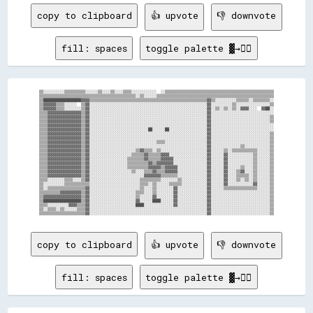
copy to clipboard
👍 upvote
👎 downvote
fill: spaces
toggle palette ▓→✊🏽
▒▒░░░░░░░░░░▒▒▒▒▒▒▒▒▒▒░░░░░░▒▒░░░░▒▒░░░░▒▒▒▒░░░░░░░░░░░░  ░░▒▒▒▒▒▒▒▒▒▒▒▒▒▒▒▒▒▒▒▒▒▒▒▒▒▒▒▒▒▒▒▒▒▒▒▒▒▒▒▒▒▒▒▒▒▒▒▒▒▒▒▒

▒▒▒▒▒▒▒▒▒▒▒▒▒▒▒▒▒▒▒▒▒▒▒▒▒▒▒▒▒▒▒▒▒▒▒▒▒▒▒▒▒▒▒▒▒▒░░▒▒░░░░░░▒▒▒▒▒▒▒▒▒▒▒▒▒▒▒▒▒▒▒▒▒▒▒▒▒▒▒▒▒▒▒▒▒▒▒▒▒▒▒▒▒▒▒▒▒▒▒▒▒▒▒▒▒▒▒▒

▒▒██████████████████▓▓▓▓▒▒▒▒▒▒▒▒▒▒▒▒▒▒▒▒▒▒▒▒▒▒▒▒▒▒▒▒▒▒▒▒▒▒▒▒▒▒▒▒▒▒▒▒▒▒▒▒▒▒▒▒▒▒▒▒▓▓▒▒░░░░░░░░░░▒▒▒▒▒▒░░▒▒▒▒▒▒▒▒░░

▒▒▓▓▓▓▓▓▒▒▒▒░░░░░░  ▒▒▓▓░░░░░░░░░░░░░░░░░░░░░░░░░░░░░░░░░░░░░░░░░░░░░░░░░░░░░░░░▓▓░░░░░░░░░░▒▒░░░░░░░░░░░░░░░░▒▒

▒▒▓▓▓▓▓▓▒▒▒▒░░░░░░░░▒▒▓▓░░░░░░░░░░░░░░░░░░░░░░░░░░░░░░░░░░░░░░░░░░░░░░░░░░░░░░░░▓▓░░▒▒░░▒▒░░▒▒░░▓▓▓▓░░░░  ▓▓██░░

▒▒▒▒▓▓▓▓▓▓▓▓▓▓▓▓▓▓▓▓▒▒▓▓░░░░░░░░░░░░░░░░░░░░░░░░░░░░░░░░░░░░░░░░░░░░░░░░░░░░░░░░▓▓░░░░░░░░░░░░░░░░░░░░░░░░░░░░░░

▒▒▒▒▓▓▓▓▓▓▓▓▓▓▓▓▓▓▓▓▒▒▓▓░░░░░░░░░░░░░░░░░░░░░░░░░░░░░░░░░░░░░░░░░░░░░░░░░░░░░░░░▓▓░░░░░░░░░░░░░░░░░░░░░░░░░░░░▒▒

▒▒▒▒▓▓▓▓▓▓▓▓▓▓▓▓▓▓▓▓▒▒▓▓░░░░░░░░░░░░░░░░░░░░░░░░░░░░░░░░░░░░░░░░░░░░░░░░░░░░░░░░▓▓░░░░░░░░░░░░░░░░░░░░░░░░░░░░▒▒

▒▒▒▒▓▓▓▓▓▓▓▓▓▓▓▓▓▓▓▓▒▒▓▓░░░░░░░░░░░░░░░░░░░░░░░░░░░░░░░░░░░░░░░░░░░░░░░░░░░░░░░░▓▓░░░░░░░░░░░░░░░░░░░░░░░░░░░░░░

▒▒▒▒▓▓▓▓▓▓▓▓▓▓▓▓▓▓▓▓▒▒▓▓░░░░░░░░░░░░░░░░░░░░░░░░░░░░██░░░░░░██░░░░░░░░░░░░░░░░░░▓▓░░░░░░░░░░░░░░░░░░░░░░░░░░░░░░

▒▒▒▒▓▓▓▓▓▓▓▓▓▓▓▓▓▓▓▓▒▒▓▓░░░░░░░░░░░░░░░░░░░░░░░░░░░░░░░░░░░░░░░░░░░░░░░░░░░░░░░░▓▓░░░░░░░░░░░░░░░░░░░░░░░░░░░░▒▒

▒▒▒▒▓▓▓▓▓▓▓▓▓▓▓▓▓▓▓▓▒▒▓▓░░░░░░░░░░░░░░░░░░░░░░░░░░░░░░░░░░░░░░░░░░░░░░░░░░░░░░░░▓▓░░░░░░░░░░░░░░░░░░░░░░░░░░░░▒▒

▒▒▒▒▓▓▓▓▓▓▓▓▓▓▓▓▓▓▓▓▒▒▓▓░░░░░░░░░░░░░░░░░░░░░░░░░░░░░░░░▒▒▒▒░░░░░░░░░░░░░░░░░░░░▓▓░░░░░░░░░░░░░░░░░░░░░░░░░░░░▒▒

▒▒▒▒▓▓▓▓▓▓▓▓▓▓▓▓▓▓▓▓▒▒▓▓░░░░░░░░░░░░░░░░░░░░░░░░░░░░░░░░░░░░░░░░░░░░░░░░░░░░░░░░▓▓░░░░░░░░░░░░░░▒▒░░░░░░░░░░░░▒▒

▒▒▒▒▓▓▓▓▓▓▓▓▓▓▓▓▓▓▓▓▒▒▓▓░░░░░░░░░░░░░░░░░░░░░░▒▒▓▓▒▒▒▒░░▒▒░░░░░░░░░░░░░░░░░░░░░░▓▓░░░░░░▒▒░░▒▒▒▒▒▒▒▒▒▒▒▒░░░░░░▒▒

▒▒▒▒▓▓▓▓▓▓▓▓▓▓▓▓▓▓▓▓▒▒▓▓░░░░░░░░░░░░░░░░░░░░▒▒▒▒▒▒▓▓▒▒▒▒▒▒▓▓▓▓░░░░░░░░░░░░░░░░░░▓▓░░░░░░▓▓░░░░░░░░░░░░▒▒░░░░░░▒▒

▒▒▒▒▓▓▓▓▓▓▓▓▓▓▓▓▓▓▓▓▒▒▓▓░░░░░░░░░░░░░░░░░░▒▒▒▒▒▒▒▒▓▓▒▒▒▒▒▒▓▓▓▓▓▓░░░░░░░░░░░░░░░░▓▓░░░░░░▓▓░░░░░░░░░░░░▒▒░░░░░░▒▒

▒▒▒▒▓▓▓▓▓▓▓▓▓▓▓▓▓▓▓▓▒▒▓▓░░░░░░░░░░░░░░░░░░▒▒▒▒▒▒▒▒▒▒▓▓▒▒▓▓▓▓▓▓▓▓░░░░░░░░░░░░░░░░▓▓░░░░░░▓▓░░░░░░░░░░░░▒▒░░░░░░▒▒

▒▒▒▒▓▓▓▓▓▓▓▓▓▓▓▓▓▓▓▓▒▒▓▓░░░░░░░░░░░░░░░░░░▒▒▒▒▒▒▒▒▒▒▓▓▓▓▓▓▒▒▓▓▓▓▓▓░░░░░░░░░░░░░░▓▓░░░░░░▓▓░░░░░░▒▒░░░░▒▒░░░░░░▒▒

▒▒▒▒▓▓▓▓▓▓▓▓▓▓▓▓▓▓▓▓▒▒▓▓░░░░░░░░░░░░░░░░░░░░▒▒░░░░▒▒▒▒▓▓▒▒▒▒▓▓▓▓▓▓░░░░░░░░░░░░░░▓▓░░░░░░▓▓░░░░▒▒▓▓░░░░▒▒░░░░░░▒▒

▒▒▒▒▓▓▓▓▓▓▓▓▓▓▓▓▓▓▓▓▒▒▓▓░░░░░░░░░░░░░░░░░░░░░░░░░░▓▓▓▓▓▓▓▓▒▒▒▒▒▒▒▒░░░░░░░░░░░░░░▓▓░░░░░░▓▓░░░░▒▒▒▒▒▒░░▒▒░░░░░░▒▒

▒▒▒▒░░░░░░░░▒▒▒▒░░░░▒▒▓▓░░░░░░░░░░░░░░░░░░░░░░░░▒▒▒▒▒▒▒▒▒▒░░░░░░░░▒▒░░░░░░░░░░░░▓▓░░░░░░▓▓░░░░▒▒░░▒▒░░▒▒░░░░░░▒▒

▒▒░░░░░░░░░░▒▒▒▒▒▒▒▒▒▒▒▒░░░░░░░░░░░░░░░░░░░░░░░░▒▒▒▒░░▒▒░░░░░░▒▒▒▒▒▒░░░░░░░░░░░░▓▓░░░░░░▓▓░░░░░░░░░░░░▓▓░░░░░░▒▒

▒▒░░▒▒▒▒▒▒▒▒▒▒▒▒▒▒▒▒▒▒▓▓░░░░░░░░░░░░░░░░░░░░░░░░▒▒░░░░▒▒░░░░░░░░▓▓░░░░░░░░░░░░░░▓▓░░░░░░▒▒▒▒▒▒▒▒▒▒▒▒▒▒▒▒░░░░░░▒▒

▒▒▒▒▒▒▒▒▒▒▓▓▓▓▓▓▓▓▓▓▒▒▓▓░░░░░░░░░░░░░░░░░░░░░░▒▒▒▒░░░░▒▒░░░░░░░░▓▓░░░░░░░░░░░░░░▓▓░░░░░░░░░░░░░░░░░░░░░░░░░░░░▒▒

▒▒▓▓▓▓▓▓▓▓▓▓▓▓▓▓▓▓▓▓▒▒▓▓░░░░░░░░░░░░░░░░░░░░░░▒▒░░░░░░▓▓░░░░░░░░▓▓░░░░░░░░░░░░░░▓▓░░░░░░░░░░░░░░░░░░░░░░░░░░░░▒▒

▒▒██████████████████▒▒▓▓░░░░░░░░░░░░░░░░░░░░░░▓▓░░░░░░████░░░░░░▓▓░░░░░░░░░░░░░░▓▓░░░░░░░░░░░░░░░░░░░░░░░░░░░░▒▒

▒▒▒▒░░░░░░░░░░▓▓▓▓▒▒▒▒▓▓░░░░░░░░░░░░░░░░░░░░░░████░░░░░░░░░░░░░░▓▓░░░░░░░░░░░░░░▓▓░░░░░░░░░░░░░░░░░░░░░░░░░░░░▒▒

▒▒░░▒▒▒▒░░▒▒░░░░░░▒▒▒▒▓▓░░░░░░░░░░░░░░░░░░░░░░░░░░░░░░░░░░░░░░░░░░░░░░░░░░░░░░░░▓▓░░░░░░░░░░░░░░░░░░░░░░░░░░░░▒▒

copy to clipboard
👍 upvote
👎 downvote
fill: spaces
toggle palette ▓→✊🏽