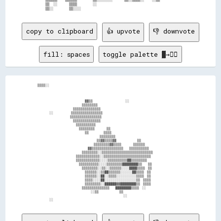
    ▒▒  ░░      ▒▒▒▒        ░░                                            

copy to clipboard
👍 upvote
👎 downvote
fill: spaces
toggle palette ▓→✊🏽
  ▒▒▒▒░░                                                                                  

                                  ▓▓▒▒                      ░░                            

                                ▒▒▒▒▒▒▒▒                                                  

                          ▒▒▒▒▒▒▒▒▒▒▒▒▒▒                                                  

          ░░            ▒▒▒▒▒▒▒▒▒▒▒▒▒▒▒▒                                                  

                        ▒▒▒▒▒▒▒▒▒▒▒▒▒▒▒▒                                                  

                          ▒▒▒▒▒▒▒▒▒▒▒▒▒▒                                                  

                            ▒▒▒▒▒▒▒▒▒▒                                                    

                              ▒▒▒▒▒▒▒▒        ▒▒                                          

                                  ▒▒          ▒▒▒▒                                        

                                            ▒▒▒▒▒▒▒▒                                      

                                          ▒▒▓▓▒▒▒▒▓▓              ▒▒                      

                                        ▒▒▒▒▒▒▒▒▓▓▒▒▒▒        ▒▒▒▒▒▒                      

                                    ▓▓▒▒▒▒▒▒▒▒▒▒▒▒▒▒▒▒    ▒▒▒▒▒▒▒▒▒▒                      

                                ▒▒▒▒▒▒▒▒░░▒▒▒▒▒▒▒▒▒▒▒▒▒▒▒▒▒▒▒▒▒▒▒▒▒▒                      

                            ▒▒▒▒▒▒▒▒▒▒▒▒░░▒▒▒▒▒▒▒▒▒▒▒▒▒▒▒▒▒▒▒▒▒▒▒▒                        

                            ▒▒▒▒▒▒▒▒▒▒▒▒░░░░▒▒▒▒▒▒▒▒▒▒██▒▒▒▒▒▒▒▒                          

                              ▒▒▒▒▒▒▒▒▒▒░░░░▒▒▒▒▒▒▒▒████████▒▒    ▒▒                      

                                ▒▒▒▒▒▒▒▒░░▒▒░░▒▒▒▒▒▒░░░░████▒▒▒▒  ▒▒                      

                                  ▒▒▒▒▒▒░░▒▒██▒▒▒▒▒▒░░░░░░██▒▒▒▒  ▒▒                      

                                  ▒▒▒▒▒▒░░██░░▒▒▒▒░░░░░░░░░░▒▒▒▒  ▒▒                      

                                  ▒▒▒▒░░░░██░░░░░░░░░░░░░░░░▒▒  ▒▒▒▒                      

                                  ▒▒▒▒▒▒▒▒░░██████▓▓████████▒▒  ▒▒▒▒                      

                                ▒▒▒▒▒▒▒▒▒▒▒▒▒▒    ████████▒▒▒▒  ░░                        

                                      ░░▒▒              ▒▒                                

                                                            ░░                            
