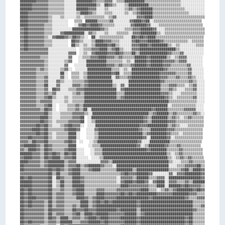
████████▓▓▓▓▓▓▒▒▒▒▒▒▒▒░░░░░░████████▓▓▒▒▒▒▓▓▓▓░░▒▒▒▒██████████▒▒▒▒▒▒▒▒▒▒▒▒▒▒▒▒▒▒░░░░░░░░░░░░

██████▓▓▓▓▓▓▓▓▒▒▒▒▒▒▒▒░░░░░░██████████▒▒░░██▓▓▒▒░░░░▒▒██████████▒▒▒▒▒▒▒▒▒▒▒▒▒▒▒▒░░░░░░░░░░░░

██████▓▓▓▓▓▓▓▓▒▒▒▒▒▒▒▒░░░░░░██████▓▓▓▓░░░░▒▒░░░░░░░░▒▒▓▓▒▒▓▓██████▒▒▒▒▒▒▒▒▒▒▒▒▒▒▒▒░░░░░░░░░░

████▓▓▓▓▓▓▓▓▓▓▒▒▒▒▒▒▒▒░░░░░░▒▒████▓▓▒▒░░░░▒▒▒▒░░░░░░▒▒░░▒▒▓▓██████▒▒▒▒▒▒▒▒▒▒▒▒▒▒▒▒▒▒░░░░░░░░

████▓▓▓▓▓▓▓▓▓▓▒▒░░░░▒▒░░░░░░▒▒░░▒▒▒▒▒▒▒▒▒▒░░▒▒▓▓░░░░░░░░░░▓▓▓▓████▒▒▒▒▒▒▒▒▒▒▒▒▒▒▒▒▒▒▒▒▒▒▒▒▒▒

████▓▓▓▓▓▓▓▓▓▓▒▒░░░░░░░░    ▒▒▒▒  ██████▒▒▒▒▒▒▓▓░░░░░░░░▓▓████▓▓██░░▒▒▒▒▒▒▒▒▒▒▒▒▒▒▒▒▒▒▒▒▒▒▒▒

████▓▓▓▓▓▓▓▓▒▒▒▒░░░░░░░░    ░░▓▓██▓▓████▓▓▒▒▒▒▒▒░░░░░░░░▓▓██████▓▓░░░░▒▒▒▒▒▒▒▒▒▒▒▒▒▒▒▒▒▒▒▒▒▒

▓▓██▓▓▓▓▓▓▓▓▒▒▒▒░░░░░░░░░░██████████████▓▓▒▒░░░░░░░░▒▒▒▒▓▓▓▓██████▓▓░░░░▒▒▒▒▒▒▒▒▒▒▒▒▒▒▒▒▒▒▒▒

▓▓██▓▓▓▓▓▓▓▓▒▒▒▒░░░░▓▓██████████░░▓▓▒▒░░░░▒▒░░░░▒▒▒▒▒▒░░▓▓▓▓████████▒▒░░▒▒▒▒▒▒▒▒▒▒▒▒▒▒▒▒▒▒▒▒

▓▓██▓▓▓▓▓▓▓▓▒▒░░▓▓████▓▓▒▒██▓▓▒▒░░  ██░░▒▒▒▒▒▒▒▒▒▒▒▒░░░░██▓▓██▓▓████▒▒▒▒▒▒▒▒▒▒▒▒▒▒▒▒▒▒▒▒▒▒▒▒

▓▓██▓▓▓▓▓▓▓▓▒▒▒▒░░░░░░░░  ██▓▓▒▒░░░░▒▒████▓▓▓▓▒▒▒▒░░░░░░▓▓██▓▓▓▓██████▓▓▒▒▒▒▒▒▒▒▒▒▒▒░░▒▒▒▒▒▒

▓▓██▓▓▓▓▓▓▓▓▒▒▒▒░░░░░░░░  ██▒▒░░▒▒░░▒▒██████▓▓██▒▒░░░░░░▓▓▓▓████▓▓████████▒▒░░▒▒░░░░░░░░▒▒▒▒

▓▓██▓▓▓▓▓▓▓▓▓▓░░░░░░░░░░░░░░  ░░▒▒▒▒▓▓▓▓████▒▒▓▓██▒▒░░░░▓▓▓▓██████████████████▒▒░░░░░░░░░░░░

▓▓▓▓▓▓▓▓▓▓▓▓▓▓░░░░░░░░░░▓▓▓▓  ░░▒▒░░▓▓██████▓▓▓▓██▓▓▒▒▒▒██▒▒██████████████▓▓▒▒▒▒▓▓░░░░░░░░░░

▓▓▓▓▓▓▓▓▓▓▒▒▒▒░░░░░░░░░░▓▓    ░░▒▒▒▒▓▓▓▓████▓▓▓▓▒▒▓▓▒▒▒▒▒▒██████▓▓████████▒▒░░▒▒▓▓▓▓░░░░░░░░

▓▓▓▓▓▓▓▓▓▓▓▓▒▒░░░░░░░░▒▒▓▓    ░░░░██████████▒▒▒▒▒▒▒▒░░▒▒░░██████▓▓██████▓▓▓▓▓▓▒▒▓▓▓▓░░░░░░░░

▓▓▓▓▓▓▓▓▓▓▓▓▒▒░░░░░░░░▓▓    ░░░░░░██████████▓▓▓▓▒▒▓▓▒▒▒▒▓▓██████▓▓██████▓▓▓▓▒▒▒▒▒▒▒▒▓▓░░░░░░

▓▓▓▓▓▓▓▓▒▒▓▓▒▒░░░░░░▒▒▓▓░░  ░░░░░░████████████▒▒▒▒░░▒▒░░████████████████▓▓▒▒▒▒▒▒▒▒▒▒▓▓░░░░░░

▓▓▓▓▓▓▓▓▒▒▒▒▒▒░░░░░░██░░  ▒▒▒▒░░▒▒████████████▓▓██░░▒▒▒▒██████████████▓▓▓▓▓▓▓▓▒▒▒▒▒▒▓▓░░░░░░

▓▓▓▓▓▓▓▓▒▒▒▒▓▓░░░░░░▓▓░░  ▒▒▒▒░░▒▒████████████░░▓▓▒▒▒▒▓▓██████████████▓▓▓▓▒▒▒▒▓▓▒▒▒▒▓▓▒▒░░░░

▓▓▓▓▓▓▓▓▒▒▒▒▓▓░░░░▓▓▒▒░░░░▒▒▒▒▒▒▓▓████████████░░░░░░░░████████████████▓▓▒▒▒▒▒▒▒▒▒▒▒▒▓▓▒▒░░░░

▓▓▓▓▓▓▓▓▒▒▒▒██░░░░▓▓░░░░░░▓▓▓▓▒▒▓▓████████████▒▒░░▓▓░░████████████████▒▒▒▒▓▓▓▓▒▒▒▒░░▒▒▓▓░░░░

▓▓▓▓▓▓▓▓▒▒▒▒▓▓░░██▓▓░░░░▒▒▒▒▓▓▓▓████████████████░░▓▓██████████████████▒▒▒▒▓▓▒▒░░░░▒▒▒▒▓▓░░░░

▓▓▓▓▓▓▓▓▒▒▒▒▓▓▒▒▓▓░░░░░░░░▒▒▓▓▒▒████████████████▒▒▒▒██████████████████▓▓▓▓▒▒░░░░▒▒▒▒▒▒▒▒░░░░

▓▓▓▓▓▓▓▓▒▒▒▒▓▓██▒▒░░░░▒▒░░▒▒▒▒▒▒████████████████▒▒▓▓████████████████████▓▓▒▒░░▒▒▒▒▒▒▒▒▓▓░░░░

▓▓▓▓▓▓▓▓▒▒▓▓▓▓▓▓░░░░░░▒▒░░▒▒▒▒▒▒██████████████████████████████████████████▒▒▒▒▒▒▒▒▒▒▒▒▒▒░░░░

▓▓▓▓▓▓▓▓▒▒▒▒▓▓██░░  ░░░░▒▒▒▒▓▓▒▒██████████████████████████████████████████░░▒▒▒▒▒▒▒▒▒▒▒▒░░░░

▓▓▓▓▓▓▓▓▓▓▒▒██▓▓░░  ░░░░▒▒▒▒▓▓▒▒██░░██████████████████████████████▓▓██████▒▒▒▒▒▒▒▒▓▓▓▓▓▓░░░░

▓▓▓▓▓▓▓▓▓▓▓▓██▒▒░░░░▒▒▒▒▒▒▓▓▓▓▓▓▒▒░░████████████████████████████▒▒▓▓██████▒▒▓▓▒▒▒▒▒▒▒▒▓▓▒▒░░

▓▓▓▓▓▓▓▓▓▓████▒▒░░░░▒▒▒▒▒▒▓▓▓▓██  ░░██████████████████████████▓▓▒▒████████▒▒▓▓▒▒░░▒▒▓▓▒▒▒▒▒▒

▓▓▓▓▓▓▓▓▓▓██▓▓▒▒░░▒▒▒▒▒▒▓▓▓▓▓▓██  ░░▒▒████████████████████████▓▓▒▒████████▓▓▓▓▒▒▒▒▒▒▒▒▒▒▒▒▒▒

▓▓▓▓▓▓▓▓██▓▓██▒▒░░░░▒▒▓▓██▓▓▓▓░░  ░░░░██████████████████████▓▓▓▓██████████▒▒▓▓▒▒░░░░▒▒▒▒▒▒▒▒

▓▓▓▓▓▓████▓▓██▒▒▒▒▒▒▒▒▓▓████▓▓    ░░░░▓▓████████████████████▓▓▒▒▒▒████████▓▓▓▓▒▒▒▒▒▒▒▒▒▒▒▒▒▒

▓▓▓▓▓▓▓▓██▓▓██▒▒░░▒▒▒▒▒▒████░░    ░░░░▒▒██████████████████████▒▒▓▓████████▓▓▒▒▒▒░░▒▒▒▒▒▒▒▒▒▒

▓▓▓▓██▓▓▓▓▓▓██▒▒░░▒▒▒▒▒▒████░░    ░░░░▒▒██████████████████████▓▓░░████████▓▓░░▒▒▒▒▒▒▒▒▒▒▒▒▒▒

▓▓▓▓▒▒██▓▓▓▓██▒▒▒▒▒▒▒▒▓▓██▓▓  ░░    ░░▒▒████████████████████▓▓░░░░██████████▒▒▒▒▒▒▒▒▒▒▒▒▒▒▒▒

▓▓██████▓▓▒▒██▓▓▒▒▒▒▒▒▒▒████        ░░▒▒▒▒██████████████████▓▓░░▒▒████████▓▓▒▒▒▒▓▓▒▒▒▒▒▒▒▒▒▒

▓▓▒▒████▓▓▒▒██▓▓▒▒▒▒▒▒▓▓████░░░░    ░░▒▒▒▒██████████████████████▓▓████████▒▒▒▒▒▒▓▓▒▒▒▒▒▒▒▒▒▒

██████▓▓▓▓▒▒██▓▓██▓▓▒▒██▓▓██░░░░    ░░▒▒▒▒████████████████████████████████▒▒░░▒▒▓▓▒▒▒▒▒▒▒▒▒▒

▓▓████▓▓▓▓▒▒██▓▓████▒▒▓▓▓▓██░░░░░░  ░░░░▒▒████████████████████████████████▒▒░░▒▒▓▓▒▒▓▓▒▒▒▒▒▒

████▓▓▓▓▓▓▒▒▓▓████████▒▒▓▓▓▓░░░░░░░░░░░░▓▓▓▓▒▒████████████████████████████▒▒░░░░▒▒▒▒▓▓▒▒▒▒▒▒

██▓▓▓▓▓▓▓▓▒▒▓▓████████▒▒▓▓▓▓██▒▒▓▓██████▓▓▒▒▒▒░░██████████████████████████░░░░▒▒▒▒▓▓▓▓▓▓██▒▒

██▓▓▓▓▓▓▓▓▓▓▓▓██▓▓██▓▓▒▒▓▓████▒▒▒▒▓▓████▒▒▒▒▒▒▒▒████████▒▒████████████████▒▒▒▒▒▒▓▓██▒▒████▓▓

▓▓▓▓▓▓▓▓▓▓▓▓▓▓██▒▒██▒▒▒▒▓▓████▒▒▒▒▒▒▒▒▒▒▒▒▒▒▒▒▒▒▒▒▓▓██▓▓▓▓██████▓▓░░░░░░░░▓▓░░▓▓▓▓████████▓▓

██▓▓██▓▓▓▓▓▓▓▓██░░██▓▓▒▒▒▒████▓▓▒▒▒▒▒▒▒▒▒▒▒▒▒▒▒▒░░▓▓▓▓▓▓▒▒██████▒▒▒▒▓▓▓▓░░████████████████▓▓

██████▓▓▓▓▓▓▓▓██░░▒▒██▒▒▒▒████▓▓▒▒▒▒▒▒▒▒▒▒▒▒▒▒▒▒░░▓▓████▓▓████▓▓░░▓▓████░░▓▓▓▓▒▒▒▒▓▓▒▒██████

██████▓▓▓▓▓▓▓▓██░░▒▒██▒▒▒▒██████▒▒▒▒▒▒▒▒▒▒▒▒▒▒▒▒▒▒████▓▓▓▓▓▓▓▓▓▓▒▒▒▒████░░██████▓▓██▓▓▓▓▓▓▒▒

██▓▓██▓▓▓▓▓▓▓▓██▒▒▒▒▓▓▒▒▒▒▓▓████▒▒▒▒▒▒▓▓▓▓▒▒▒▒▒▒▓▓▓▓▓▓▓▓▓▓▓▓████▒▒▒▒░░▒▒▓▓▒▒▓▓████████▓▓██▓▓

██▓▓██▓▓▓▓▓▓▓▓██▒▒▓▓▓▓▒▒▒▒▓▓████▒▒▒▒▒▒████▓▓▓▓▓▓▓▓██▓▓██▓▓██████████▓▓▓▓▓▓▓▓████████▓▓▓▓▒▒▒▒

██▓▓████▓▓▓▓▓▓██▒▒▓▓▓▓▒▒▒▒▒▒████▓▓▒▒▓▓████▓▓▓▓▓▓████████████████▓▓████████████████▓▓▒▒▒▒▓▓▓▓

██▓▓██▓▓▓▓▓▓▒▒██▒▒▓▓▓▓▒▒▒▒▒▒▒▒████▒▒▓▓██▓▓██▓▓████████████▓▓██████████████████████████▒▒▒▒▒▒

██▓▓██▓▓▓▓▓▓▒▒██▒▒▓▓▓▓▒▒▒▒▓▓▒▒████▒▒▓▓████████████████████▓▓██████████████████████████▒▒▒▒▓▓

██▓▓▓▓▓▓▓▓▓▓▒▒██▓▓▓▓▓▓▒▒▒▒██▓▓▓▓██▓▓▓▓██████████▓▓████████▒▒██████████████████████████▓▓▒▒▒▒

██▓▓▓▓▓▓▓▓▓▓▒▒██▒▒▓▓▓▓▒▒▒▒▓▓██▒▒████▓▓██████▓▓▓▓▓▓▓▓██████▒▒▓▓████████████████████████▒▒▒▒▒▒

██▓▓▓▓▓▓▓▓▓▓▒▒██▓▓▒▒████▒▒▓▓▓▓▒▒▓▓████▓▓████▓▓▓▓▓▓████████▓▓██████████████████████▓▓██▒▒▒▒▒▒

██▓▓██▓▓▓▓▓▓▒▒▓▓▓▓▒▒██████▒▒▒▒▓▓▓▓██████▓▓██▓▓▓▓▓▓▓▓██████▓▓██████████████████████▓▓██▒▒▒▒▒▒
