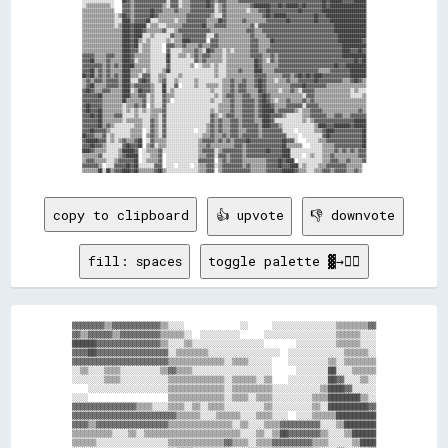
░░░░░░░░░░░░░░░░    ██▓▓▒▒▓▓▓▓▓▓▓▓▓▓▓▓▓▓▓▓░░▓▓▓▓░░▒▒▒▒▓▓▓▓▓▓▓▓██▓▓▒▒▓▓▓▓▒▒▒▒▒▒▓▓▓▓▓▓▓▓▓▓▓▓▓▓▓▓▓▓▓▓▓▓▓▓▓▓▓▓▓▓▓▓▓▓▓▓▓▓▓▓▓▓██▓▓██████▓▓▓▓▓▓██████

░░▒▒▒▒▒▒▒▒▒▒▒▒░░    ▓▓▓▓▒▒▓▓▓▓▓▓▓▓▓▓▓▓▓▓▒▒░░▓▓▓▓░░▒▒▒▒▓▓▓▓▓▓▓▓██▓▓░░▒▒▓▓▒▒▒▒▒▒▒▒▒▒▒▒▓▓████████▓▓▓▓██▓▓██████▓▓██▓▓▓▓▓▓▓▓██▓▓██████████████████

▒▒▒▒▒▒▒▒▒▒▒▒▒▒▒▒    ▓▓▓▓▒▒▓▓▓▓▓▓▓▓██▓▓▓▓▒▒▒▒▒▒▓▓▒▒▒▒▒▒▓▓▓▓▓▓▓▓▓▓▓▓░░▒▒▓▓▒▒▒▒▒▒▒▒▒▒░░▒▒▒▒▓▓▓▓██▓▓▓▓▓▓▓▓▓▓▓▓▓▓██▓▓▓▓▓▓▓▓▓▓██████████████████████

▒▒▒▒▒▒▒▒▒▒▒▒▒▒▒▒░░▒▒██▓▓▒▒▓▓▓▓▓▓▓▓██▓▓▒▒▒▒▒▒▒▒▒▒▒▒▒▒▓▓▓▓▓▓▓▓▓▓▓▓▒▒░░░░▓▓▒▒▒▒▒▒▒▒▒▒▒▒▒▒▒▒▒▒▓▓██▓▓██████▓▓▓▓▓▓▓▓▓▓▓▓▓▓██▓▓▓▓████████████████████

▒▒▒▒▒▒▒▒▒▒▒▒▒▒▒▒░░░░████▒▒▓▓▓▓▓▓██░░░░▒▒▒▒▒▒▒▒░░▒▒▒▒▓▓▓▓▓▓▓▓▓▓▒▒▒▒▒▒██▓▓▒▒▒▒▒▒▒▒▓▓▒▒▒▒▒▒▒▒▒▒▓▓▓▓▓▓▓▓▓▓██▓▓▓▓▓▓▓▓▓▓▓▓██▓▓▓▓▓▓██████████████████

▒▒▒▒▒▒▒▒▒▒▒▒▒▒▒▒░░▒▒████▓▓██████░░▒▒▒▒░░░░▒▒▒▒▒▒▒▒▓▓▓▓▓▓▓▓▓▓██▒▒▒▒▓▓▓▓▓▓▒▒▒▒▒▒▒▒▒▒▒▒▓▓░░▓▓▓▓▓▓▓▓▓▓▓▓▓▓▓▓▓▓▓▓▓▓▓▓▓▓▓▓▓▓▓▓▓▓▓▓▓▓████████████████

▒▒▒▒▒▒▒▒▒▒▒▒▒▒▒▒▒▒▒▒████▓▓████▓▓▒▒▒▒▒▒▒▒▓▓░░░░▒▒▓▓▓▓▓▓▓▓▓▓▓▓▓▓▓▓▒▒▒▒▒▒▒▒▒▒▒▒▒▒▒▒▒▒▓▓▓▓▒▒▒▒▓▓▓▓▓▓▓▓▓▓▓▓▓▓▓▓▓▓▓▓▓▓▓▓▓▓▓▓▓▓▓▓▓▓▓▓████████████████

▒▒▒▒▒▒▒▒▒▒▒▒▒▒▒▒▒▒▒▒████▓▓████░░░░▒▒░░░░░░░░▓▓▒▒▒▒▓▓▓▓▓▓▓▓▓▓▓▓░░░░▓▓▒▒▒▒▒▒▒▒▒▒▒▒▒▒▒▒▓▓▒▒▒▒▒▒▓▓▓▓▓▓▓▓▓▓▓▓▓▓▓▓▓▓▓▓▓▓▓▓▓▓▓▓▓▓▓▓▓▓▓▓██████████████

▒▒▒▒▒▒▒▒▒▒▒▒▒▒▒▒▒▒▒▒████▓▓██▒▒░░▒▒░░░░░░░░▒▒░░▒▒▒▒████▓▓▓▓▓▓▓▓  ▓▓▓▓▒▒▒▒▒▒▒▒▒▒▒▒▒▒▒▒▓▓▓▓▒▒▒▒▒▒██▓▓▓▓▓▓▓▓▓▓▓▓▓▓▓▓▓▓▓▓▓▓▓▓▓▓▓▓▓▓▓▓████████████▓▓

▒▒▒▒▒▒▒▒▒▒▒▒▒▒▒▒▒▒▒▒████▓▓██░░▒▒▒▒░░░░░░  ▓▓▓▓▒▒▒▒▓▓▒▒▒▒▒▒▓▓▒▒▒▒▓▓▓▓▒▒▒▒▒▒▒▒▒▒▒▒▒▒▒▒▓▓▓▓▒▒▒▒▒▒▓▓▓▓▓▓▓▓▓▓▓▓▓▓▓▓▓▓▓▓▓▓▓▓▓▓▓▓▓▓▓▓▓▓▓▓████████████

▒▒▒▒▒▒▒▒▒▒▒▒▒▒▒▒▒▒▒▒████▓▓▓▓░░▒▒▒▒░░░░░░  ▓▓░░░░░░▒▒▒▒▒▒▓▓▒▒░░██▓▓▒▒▒▒░░▒▒░░▒▒▒▒▒▒▒▒▓▓▓▓▒▒▒▒▓▓▓▓▓▓▓▓▓▓▓▓▓▓▓▓▓▓▓▓▓▓▓▓▓▓▓▓▓▓▓▓▓▓▓▓▓▓████▓▓▓▓██▓▓

▓▓▓▓▓▓▒▒▒▒▒▒▓▓▓▓▒▒▒▒████▓▓▒▒▒▒▒▒▒▒░░░░░░░░██░░░░▒▒▒▒░░▒▒▓▓▒▒▓▓▓▓▒▒▒▒▒▒░░▒▒▒▒▒▒▒▒▒▒▒▒▓▓▓▓▓▓▒▒▒▒▓▓▒▒▓▓▓▓▓▓▓▓▓▓▓▓▓▓▓▓▓▓▓▓▓▓▓▓▓▓▓▓▓▓▓▓████████████

▓▓▓▓██▒▒▒▒▒▒▓▓▒▒▒▒▒▒████▓▓░░▒▒▒▒▒▒░░░░░░░░██░░░░░░░░░░░░▓▓▒▒▓▓▒▒▒▒▒▒▒▒░░▒▒▒▒▒▒▒▒▒▒▒▒▒▒██▓▓▒▒░░▓▓▒▒▓▓▓▓▓▓▓▓▓▓▓▓▓▓▓▓▓▓▓▓▓▓▓▓▓▓▓▓▓▓▓▓▓▓▓▓▓▓██▓▓██

▓▓▓▓▓▓▓▓▓▓▒▒▓▓▒▒▓▓▒▒██████▒▒▒▒▒▒▒▒░░░░░░░░▓▓░░░░░░░░░░▒▒  ░░▒▒▒▒░░▒▒░░░░▒▒▒▒▒▒▒▒▒▒▒▒▒▒██▓▓▒▒▒▒▒▒▒▒▓▓▓▓▓▓▓▓▓▓▓▓▓▓▓▓▓▓▓▓▓▓▓▓▓▓▓▓██▓▓▓▓██████████

▓▓▓▓██▒▒▓▓▒▒▓▓▒▒▒▒▒▒████▒▒▒▒▒▒░░▒▒░░░░░░▒▒██░░░░░░░░░░░░░░░░░░░░░░▒▒░░░░▒▒▒▒▒▒▓▓▒▒▒▒▒▒████▒▒▒▒▒▒▓▓▓▓▓▓▓▓▓▓▓▓▓▓▓▓▓▓▓▓▓▓▒▒▒▒▒▒▓▓▓▓▓▓▓▓▓▓████████

██▓▓██▒▒▓▓▒▒▓▓▒▒▓▓▒▒████▒▒▒▒░░▓▓▓▓░░░░▒▒▒▒░░░░░░▒▒░░░░░░░░░░░░░░░░▒▒░░░░▒▒▒▒▒▒▒▒▒▒▒▒▒▒▓▓▓▓▓▓▒▒▒▒▒▒▒▒▓▓▓▓▒▒▓▓██▓▓██▓▓████▓▓▓▓▓▓▓▓▓▓▓▓▓▓████████

▒▒▓▓▒▒▓▓▓▓▒▒▓▓▓▓▓▓▒▒████░░░░▓▓██▓▓░░░░▒▒▓▓░░░░▒▒░░░░░░░░▒▒░░░░░░░░░░░░▒▒▒▒▓▓▒▒▒▒▓▓▒▒▒▒▓▓██▓▓▒▒▒▒░░▒▒▒▒▓▓▒▒▒▒▓▓▓▓▓▓▓▓██▓▓▓▓▓▓▓▓▓▓▓▓▒▒▒▒▓▓██▓▓▒▒

▒▒▓▓██▒▒▒▒▒▒▓▓▓▓▓▓▒▒████▒▒▓▓▓▓▓▓▓▓▒▒░░░░██░░░░▓▓  ░░░░░░▒▒░░░░▒▒▒▒▒▒░░▒▒▒▒▓▓▒▒▓▓▓▓▒▒▒▒▓▓██▓▓▒▒▒▒▒▒▒▒▒▒▒▒▓▓▓▓▓▓██▓▓▓▓▓▓▓▓▓▓▒▒▒▒▒▒▒▒▒▒▒▒▒▒▒▒▒▒▒▒

▓▓██▓▓▒▒▒▒▓▓▓▓▒▒▒▒▒▒████░░▒▒██▓▓▓▓▒▒░░░░██░░▒▒░░░░░░░░░░░░░░░░░░▒▒░░░░▒▒▒▒▓▓▒▒▓▓▓▓▒▒▒▒▒▒██▓▓▒▒▒▒▒▒░░▒▒▒▒▓▓▒▒░░▓▓▓▓▓▓▒▒▒▒▒▒▒▒▒▒▒▒▒▒▒▒▒▒░░▒▒░░░░

▓▓▓▓▓▓▓▓██▒▒▒▒▒▒▒▒▒▒████▒▒▒▒▓▓▓▓░░▒▒░░░░▓▓▒▒▒▒░░░░░░░░░░░░░░░░░░░░▒▒░░▒▒▓▓▓▓▒▒▒▒▓▓▓▓▒▒▒▒▓▓██▓▓▒▒▒▒▒▒▒▒▒▒▒▒▒▒▒▒░░▓▓▓▓▒▒▒▒▒▒▒▒▒▒▒▒▒▒▒▒▒▒░░░░░░▒▒

▓▓▓▓▓▓▓▓▓▓▒▒▒▒▒▒▒▒▒▒██▒▒▒▒▒▒▒▒▓▓░░▒▒░░░░▓▓▒▒  ░░░░░░░░░░░░░░░░░░▒▒░░░░▒▒▒▒▓▓▒▒▒▒▓▓▓▓▓▓▒▒▓▓██▓▓▒▒░░▒▒▒▒▓▓▒▒▒▒▒▒▓▓▒▒▓▓▒▒▒▒▒▒▒▒▒▒▒▒▒▒▒▒▒▒▒▒▒▒▒▒▒▒

▓▓██▓▓▓▓▓▓▒▒▒▒▒▒▒▒▒▒░░▒▒▒▒▓▓▒▒▓▓  ▒▒░░░░▓▓░░░░░░░░░░░░░░░░░░░░░░░░░░▒▒▒▒▒▒▓▓▒▒▒▒▓▓▓▓▓▓▒▒▓▓████▓▓▒▒▒▒▒▒▓▓▓▓▓▓▓▓░░▓▓▓▓▓▓▒▒▒▒▒▒▒▒▒▒▒▒▒▒▒▒▒▒▒▒▒▒▒▒

▓▓██▓▓▓▓██▒▒▒▒▒▒▒▒▒▒░░▒▒░░▒▒░░▒▒░░▒▒▒▒▒▒▓▓░░░░░░░░░░░░░░░░░░░░░░▒▒░░▒▒▒▒▒▒▓▓▒▒▒▒▓▓▓▓▓▓▒▒▓▓██████▒▒▓▓▓▓▓▓▓▓▒▒░░▒▒▒▒▓▓▓▓▓▓▒▒▒▒▒▒▒▒▒▒▒▒▒▒▒▒▒▒▓▓▒▒

▓▓▓▓██▓▓██▒▒▒▒▒▒▓▓▓▓░░░░░░▒▒░░░░░░▒▒▒▒░░▓▓░░░░░░░░░░░░░░░░░░░░░░▓▓▒▒░░▒▒▓▓▓▓▒▒▒▒▓▓▓▓▓▓▒▒▓▓████▓▓▓▓▓▓▒▒░░░░░░░░▒▒▒▒▓▓▓▓▓▓▓▓▒▒▒▒▓▓▓▓▒▒▒▒▓▓▓▓▓▓▓▓

▓▓▓▓▓▓▓▓██▒▒▒▒▒▒▒▒▒▒░░▒▒▒▒▒▒▒▒░░░░▓▓▒▒░░▓▓░░░░░░░░░░░░░░░░░░░░░░▓▓▒▒▓▓▒▒▒▒▓▓▓▓▒▒▓▓▓▓▓▓▒▒▒▒████▓▓░░░░░░░░░░░░░░▒▒░░▒▒▓▓▓▓▓▓▓▓▓▓▓▓▓▓▓▓▓▓▓▓██████

▓▓▓▓▓▓▓▓██▒▒▓▓▒▒░░░░░░░░░░▒▒▒▒░░░░▓▓▒▒░░▓▓░░░░░░░░░░░░░░░░░░░░▒▒▓▓▒▒▓▓▒▒▒▒▓▓▓▓▒▒▓▓▓▓▓▓▓▓▒▒████▓▓▓▓▒▒░░░░░░░░░░░░░░░░▒▒████▓▓▓▓████████▓▓██████

▓▓▓▓██▓▓▓▓▓▓▒▒░░░░░░░░░░▒▒▒▒▒▒  ░░▓▓▒▒░░▓▓░░░░░░░░░░░░░░  ░░░░▒▒▓▓▒▒▓▓▒▒▒▒▓▓▓▓▒▒▒▒▓▓▓▓▓▓▒▒▓▓▓▓▓▓▓▓▓▓░░░░░░  ░░░░░░░░▒▒▒▒▓▓████▓▓▓▓▓▓▓▓▓▓▓▓▓▓██

██▓▓▓▓▒▒▒▒▓▓░░▒▒░░░░░░░░▒▒▒▒▒▒  ▒▒▓▓▒▒░░▓▓░░░░░░░░░░░░░░░░░░▒▒▒▒▓▓▒▒▒▒▓▓▒▒▓▓▓▓▒▒▓▓▓▓▓▓▓▓▒▒▓▓▓▓▓▓▓▓▓▓▓▓░░░░░░  ░░░░░░░░░░▓▓██▓▓▓▓▓▓▓▓▓▓▓▓▓▓▓▓██

▓▓██████▓▓▓▓░░▒▒░░▒▒▓▓▒▒▒▒▓▓██  ░░▓▓▒▒▒▒▒▒░░░░░░░░░░░░░░░░▒▒▓▓▓▓▓▓▒▒▓▓▒▒▓▓▒▒▓▓▓▓▓▓██▓▓▓▓▓▓▓▓▓▓▓▓▓▓▓▓██▓▓▓▓░░    ░░░░░░▒▒▒▒▓▓▓▓▓▓▓▓▓▓▓▓▓▓▓▓▓▓██

▓▓▓▓██▓▓▓▓▒▒░░░░░░░░▓▓██▓▓▓▓██  ▒▒▓▓░░▒▒▒▒░░░░░░░░░░░░░░░░▒▒▒▒▓▓▒▒▒▒▒▒▒▒▒▒▒▒▓▓▓▓▒▒▓▓▓▓▓▓▓▓▓▓▓▓▓▓▓▓▓▓██▒▒▒▒▒▒▒▒    ░░░░░░▒▒▒▒▒▒▓▓▓▓▓▓▓▓▓▓▓▓▓▓██

████▓▓▒▒▒▒▒▒░░░░░░▒▒██████▓▓  ░░▒▒▒▒▒▒▓▓░░░░░░░░░░░░░░░░░░▒▒▓▓▓▓▓▓░░▒▒▓▓▓▓▓▓▓▓▓▓▒▒▓▓▓▓▓▓▓▓▓▓██▓▓▓▓▓▓████░░░░░░░░░░░░░░░░▒▒▒▒▒▒▓▓▒▒▓▓▒▒▓▓▒▒▓▓▓▓

▒▒▒▒▒▒▒▒▓▓░░░░░░░░▒▒▓▓██████  ░░░░▒▒▒▒▓▓  ░░░░░░░░░░░░░░░░▒▒▒▒▓▓▓▓░░▓▓▓▓▒▒▓▓▓▓▓▓▒▒▓▓▓▓▓▓▓▓▓▓▓▓▓▓▓▓▓▓████░░░░░░  ░░▒▒░░░░▒▒▒▒▓▓▒▒▒▒▒▒▒▒▒▒▒▒▓▓▓▓

▒▒▓▓▓▓▒▒▒▒▒▒░░░░▒▒▓▓▓▓▓▓▓▓██  ░░▒▒▒▒▒▒▓▓  ░░░░░░░░░░░░░░░░▓▓▓▓▓▓▓▓  ▒▒▓▓▒▒▓▓▓▓▓▓▒▒▒▒▒▒▒▒▒▒▒▒▓▓▓▓▓▓██▓▓████  ░░░░░░░░░░░░▒▒▒▒▓▓▓▓▒▒▒▒▓▓▒▒▒▒▒▒▓▓

▓▓▓▓▓▓▓▓▒▒  ░░░░▓▓▓▓▓▓██▓▓██░░░░░░░░▓▓▓▓  ░░░░  ░░░░░░  ░░▒▒▒▒▓▓▓▓░░▒▒▓▓▓▓▓▓▓▓▓▓▒▒▓▓▒▒▒▒▒▒▒▒▓▓▓▓▓▓██▓▓▓▓████░░▒▒░░░░░░▒▒▒▒▓▓▓▓▓▓▓▓▓▓▒▒▒▒▒▒▒▒  

copy to clipboard
👍 upvote
👎 downvote
fill: spaces
toggle palette ▓→✊🏽
▓▓▓▓▓▓▓▓▒▒▓▓▓▓▓▓▓▓▓▓▓▓▒▒░░░░              ░░      ░░░░░░░░░░░░░░░░▒▒▒▒▒▒▒▒▓▓

▓▓▒▒▓▓▓▓▓▓▒▒▓▓▓▓▓▓▓▓▓▓▒▒▒▒▒▒░░  ░░░░░░░░░░      ░░░░░░░░░░░░░░░░░░▒▒▒▒▒▒░░░░

██████▓▓▓▓▓▓▓▓▓▓▓▓▓▓▓▓▒▒░░░░▒▒░░░░░░░░░░░░░░░░░░        ░░░░░░░░░░▒▒▒▒▒▒░░░░

▓▓▓▓██▓▓▓▓▓▓▓▓▓▓▓▓▓▓▓▓▓▓░░▒▒▒▒▒▒▒▒░░░░░░░░░░░░░░░░░░  ░░░░░░░░░░░░░░▒▒▒▒▒▒░░

▓▓▓▓▓▓▓▓▓▓▓▓▓▓▓▓▓▓▓▓▓▓▓▓▒▒▒▒▒▒▒▒▒▒▒▒▒▒░░▒▒▒▒░░░░░░    ░░░░░░░░░░▒▒░░▒▒▒▒▒▒▒▒

░░▒▒░░░░▒▒▒▒░░░░░░░░░░▒▒▓▓▒▒▒▒░░░░░░░░░░░░░░░░░░░░      ░░░░░░░░██░░░░▒▒▒▒▒▒

░░░░░░░░▒▒▒▒░░░░░░░░░░░░▒▒▒▒▒▒▒▒▒▒▒▒▒▒░░▒▒▒▒▒▒░░▒▒    ░░░░░░░░░░██▓▓░░░░▒▒░░

    ░░░░░░░░░░░░░░░░░░░░▒▒▒▒▒▒▒▒▒▒▒▒▒▒░░▒▒▒▒▒▒▒▒▒▒░░░░░░░░░░░░▒▒████▓▓░░░░░░

░░░░                    ▒▒▒▒▒▒▒▒▒▒▒▒▒▒░░▒▒▒▒░░▒▒▒▒░░░░░░░░░░▒▒▒▒████████▒▒░░

▓▓▓▓▓▓▓▓▓▓▓▓▓▓▓▓▒▒▒▒░░░░▒▒▒▒░░▒▒░░▒▒▒▒░░░░░░░░░░▒▒░░░░░░░░░░▒▒░░██████████▓▓

▓▓▓▓▓▓▓▓▓▓▓▓▓▓▓▓▓▓▓▓▓▓▓▓▓▓▒▒▒▒▒▒░░░░▒▒▒▒▒▒░░░░▒▒▒▒░░░░  ░░░░▒▒▒▒▒▒██████████

▓▓▓▓▒▒▓▓▓▓▓▓▓▓▓▓▓▓▓▓▓▓▓▓▒▒▒▒▒▒▒▒▒▒▒▒▒▒▒▒░░▒▒░░░░▒▒▒▒▓▓▓▓▓▓▓▓▓▓░░░░▒▒████████

▒▒▒▒▒▒▒▒▒▒░░░░▒▒░░▒▒▒▒▒▒▒▒▒▒▒▒▒▒▒▒▒▒▒▒▒▒▒▒░░░░▒▒░░▒▒██▓▓▓▓▓▓▓▓▒▒░░░░▒▒██████

▒▒▒▒▒▒░░░░░░░░░░░░░░░░░░▒▒▒▒▒▒▒▒▒▒▒▒▒▒▓▓▒▒▒▒░░▒▒▒▒▓▓▓▓▓▓▓▓▓▓▒▒▒▒░░░░░░▒▒████
