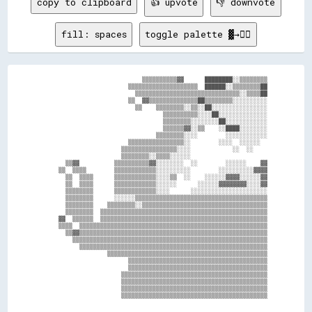
copy to clipboard
👍 upvote
👎 downvote
fill: spaces
toggle palette ▓→✊🏽
                            ▒▒▒▒▒▒▒▒▒▒▓▓      ████████░░▒▒▒▒▒▒▒▒

                        ▒▒▒▒▒▒▒▒▒▒▒▒▒▒▒▒▒▒▒▒  ██████░░▒▒▒▒▒▒▒▒██

                          ▒▒▒▒▒▒▒▒▒▒▒▒▒▒▒▒▒▒▒▒▒▒▒▒▒▒▒▒▒▒░░▒▒▒▒██

                        ▒▒  ▓▓▒▒▒▒▒▒▒▒▒▒▒▒▒▒██▒▒▒▒▒▒▒▒░░░░░░░░░░

                          ▒▒    ▒▒▒▒▒▒▒▒░░▒▒░░██░░░░░░░░░░░░░░░░

                                  ▒▒▒▒▒▒▒▒▒▒░░░░██░░░░░░░░░░░░░░

                                  ▒▒▒▒▒▒▒▒░░░░░░░░██░░░░░░░░░░░░

                                  ▒▒▒▒▒▒▓▓░░▒▒    ░░████░░░░░░░░

                                ▒▒▒▒▒▒▒▒░░░░        ░░░░░░░░░░░░

                        ▒▒▒▒▒▒▒▒▒▒▒▒▒▒▒▒░░        ░░░░  ░░░░░░  

                      ▒▒▒▒▒▒▒▒▒▒▒▒▒▒▒▒░░░░            ░░  ░░    

                      ▒▒▒▒▒▒▒▒░░▒▒▒▒░░░░░░                      

      ▒▒▓▓          ▒▒▒▒▒▒▒▒▒▒▓▓░░░░░░░░  ░░        ░░░░░░    ▓▓

    ▒▒  ▒▒▒▒        ▒▒▒▒▒▒▒▒▒▒▒▒░░░░░░░░░░        ░░░░░░░░░░▓▓▓▓

      ▒▒  ▒▒▒▒      ▒▒▒▒▒▒▒▒▒▒▒▒░░░░▒▒  ░░    ░░░░░░▓▓▓▓░░░░░░▓▓

      ▒▒  ▒▒▒▒      ▒▒▒▒▒▒▒▒▒▒▒▒░░░░░░      ░░░░░░▓▓▓▓▓▓▓▓░░░░▓▓

      ▒▒▒▒▒▒▒▒      ▒▒▒▒▒▒▒▒▒▒▒▒░░░░      ░░░░░░░░░░░░░░░░░░░░░░

      ▒▒▒▒▒▒▒▒      ░░░░░░▒▒▒▒▒▒▒▒▒▒▒▒▒▒▒▒▒▒▒▒▒▒▒▒▒▒▒▒▒▒▒▒▒▒▒▒▒▒

      ▒▒▒▒▒▒▒▒    ▒▒▒▒▒▒▒▒░░▒▒▒▒▒▒▒▒▒▒▒▒▒▒▒▒▒▒▒▒▒▒▒▒▒▒▒▒▒▒▒▒▒▒▒▒

      ▒▒▒▒▒▒▒▒  ▒▒▒▒▒▒▒▒▒▒▒▒▒▒▒▒▒▒▒▒▒▒▒▒▒▒▒▒▒▒▒▒▒▒▒▒▒▒▒▒▒▒▒▒▒▒▒▒

    ▓▓  ▒▒▒▒▒▒  ▒▒▒▒▒▒▒▒▒▒▒▒▒▒▒▒▒▒▒▒▒▒▒▒▒▒▒▒▒▒▒▒▒▒▒▒▒▒▒▒▒▒▒▒▒▒▒▒

    ▒▒▒▒  ▒▒▒▒▒▒▒▒▒▒▒▒▒▒▒▒▒▒▒▒▒▒▒▒▒▒▒▒▒▒▒▒▒▒▒▒▒▒▒▒▒▒▒▒▒▒▒▒▒▒▒▒▒▒

      ▒▒▓▓▒▒▒▒▒▒▒▒▒▒▒▒▒▒▒▒▒▒▒▒▒▒▒▒▒▒▒▒▒▒▒▒▒▒▒▒▒▒▒▒▒▒▒▒▒▒▒▒▒▒▒▒▒▒

        ▒▒▒▒▒▒▒▒▒▒▒▒▒▒▒▒▒▒▒▒▒▒▒▒▒▒▒▒▒▒▒▒▒▒▒▒▒▒▒▒▒▒▒▒▒▒▒▒▒▒▒▒▒▒▒▒

          ▒▒▒▒▒▒▒▒▒▒▒▒▒▒▒▒▒▒▒▒▒▒▒▒▒▒▒▒▒▒▒▒▒▒▒▒▒▒▒▒▒▒▒▒▒▒▒▒▒▒▒▒▒▒

                  ▒▒▒▒▒▒▒▒▒▒▒▒▒▒▒▒▒▒▒▒▒▒▒▒▒▒▒▒▒▒▒▒▒▒▒▒▒▒▒▒▒▒▒▒▒▒

                        ▒▒▒▒▒▒▒▒▒▒▒▒▒▒▒▒▒▒▒▒▒▒▒▒▒▒▒▒▒▒▒▒▒▒▒▒▒▒▒▒

                        ▒▒▒▒▒▒▒▒▒▒▒▒▒▒▒▒▒▒▒▒▒▒▒▒▒▒▒▒▒▒▒▒▒▒▒▒▒▒▒▒

                      ▒▒▒▒▒▒▒▒▒▒▒▒▒▒▒▒▒▒▒▒▒▒▒▒▒▒▒▒▒▒▒▒▒▒▒▒▒▒▒▒▒▒

                      ▒▒▒▒▒▒▒▒▒▒▒▒▒▒▒▒▒▒▒▒▒▒▒▒▒▒▒▒▒▒▒▒▒▒▒▒▒▒▒▒▒▒

                      ▒▒▒▒▒▒▒▒▒▒▒▒▒▒▒▒▒▒▒▒▒▒▒▒▒▒▒▒▒▒▒▒▒▒▒▒▒▒▒▒▒▒
