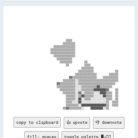
                              ▒▒▒▒                              

                            ▒▒▒▒▒▒▒▒                            

                      ▒▒▒▒▒▒▒▒▒▒▒▒▒▒                            

                    ▒▒▒▒▒▒▒▒▒▒▒▒▒▒▒▒                            

                    ▒▒▒▒▒▒▒▒▒▒▒▒▒▒▒▒                            

                      ▒▒▒▒▒▒▒▒▒▒▒▒▒▒                            

                        ▒▒▒▒▒▒▒▒▒▒                              

                          ▒▒▒▒▒▒▒▒        ▒▒                    

                              ▒▒          ▒▒▒▒                  

                                        ▒▒▒▒▒▒▒▒                

                                      ▒▒▒▒▒▒▒▒▒▒              ▒▒

                                    ▒▒▒▒▒▒▒▒▒▒▒▒▒▒        ▒▒▒▒▒▒

                                ▓▓▒▒▒▒▒▒▒▒▒▒▒▒▒▒▒▒    ▒▒▒▒▒▒▒▒▒▒

                            ▒▒▒▒▒▒▒▒░░▒▒▒▒▒▒▒▒▒▒▒▒▒▒▒▒▒▒▒▒▒▒▒▒▒▒

                        ▓▓▒▒▒▒▒▒▒▒▒▒░░▒▒▒▒▒▒▒▒▒▒▒▒▒▒▒▒▒▒▒▒▒▒▒▒  

                        ▒▒▒▒▒▒▒▒▒▒▒▒░░░░▒▒▒▒▒▒▒▒▒▒██▒▒▒▒▒▒▒▒    

                          ▒▒▒▒▒▒▒▒▒▒░░░░▒▒▒▒▒▒▒▒████████▓▓    ▒▒

                            ▒▒▒▒▒▒▒▒░░▓▓░░▒▒▒▒▒▒░░░░████▒▒▒▒  ▒▒

                              ▒▒▒▒▒▒░░▒▒██▒▒▒▒▒▒░░░░░░██▒▒▒▒  ▒▒

                              ▒▒▒▒▒▒░░██░░▒▒▒▒░░░░░░░░░░▒▒▒▒  ▒▒

                              ▒▒▒▒░░░░██░░░░░░░░░░░░░░░░▒▒  ▒▒▒▒

                              ▒▒▒▒▒▒▒▒░░████████████████▒▒  ▒▒▒▒

copy to clipboard
👍 upvote
👎 downvote
fill: spaces
toggle palette ▓→✊🏽