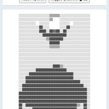
░░░░░░░░░░░░░░░░░░▒▒▒▒▒▒░░░░░░░░░░░░░░░░░░

░░░░░░░░░░░░░░░░░░▒▒    ░░░░░░░░░░░░░░░░░░

░░░░░░░░░░  ░░░░░░      ░░░░░░  ░░░░░░░░░░

░░░░░░░░░░░░██░░░░      ░░░░██░░░░░░░░░░░░

░░░░░░░░░░░░████░░██▓▓██░░██░░░░░░░░░░░░░░

░░░░░░░░░░░░░░██████████████░░░░░░░░░░░░░░

░░░░░░░░░░░░░░░░▒▒████████░░░░░░░░░░░░░░░░

░░░░░░░░░░░░░░░░░░██████░░░░░░░░░░░░░░░░░░

░░░░░░░░░░░░░░░░░░▒▒▒▒▒▒░░░░░░░░░░░░░░░░░░

░░░░░░░░░░░░░░░░░░░░░░░░░░░░░░░░░░░░░░░░░░

░░░░░░░░░░░░░░░░░░░░░░░░░░░░░░░░░░░░░░░░░░

░░░░░░░░░░░░░░░░░░░░░░░░░░░░░░░░░░░░░░░░░░

░░░░░░░░░░░░░░░░░░░░░░░░░░░░░░░░░░░░░░░░░░

░░░░░░░░░░░░░░░░░░░░████▒▒░░░░░░░░░░░░░░░░

░░░░░░░░░░██████████████████░░░░░░░░░░░░░░

░░░░░░██████████████████████████░░░░░░░░░░

░░░░████████████████████████████░░░░░░░░░░

░░░░████████████████████████████████░░░░░░

░░████████████████████████████████████░░░░

░░██████████████████████████████████████░░

████████████████████████████████████████░░

████████████████████████████████████████░░

████████████████████████████████████████░░

██░░██████████████████████████████▒▒░░██░░

██░░░░░░██████████████████████████░░░░██░░
