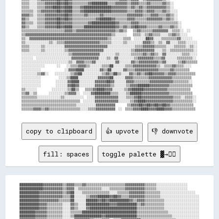
▒▒▒▒░░░░▒▒▒▒▓▓▓▓▓▓██▓▓██▓▓▒▒▒▒▒▒▒▒▓▓████████▒▒▒▒▓▓▓▓▓▓▒▒▓▓▓▓▒▒▒▒▓▓▒▒▒▒▒▒▓▓▒▒░░            

▒▒▒▒░░░░▒▒▒▒▓▓▓▓████▓▓████▒▒▒▒▓▓██████████████▓▓▓▓▓▓▓▓▒▒▓▓▒▒▓▓▒▒▓▓▓▓▓▓▓▓▓▓▒▒░░            

▒▒▒▒▒▒░░▒▒▓▓▓▓▓▓▓▓██▓▓████▒▒▒▒▓▓██████████████▓▓▓▓▓▓▓▓▒▒▒▒▓▓▓▓▒▒▓▓▓▓▒▒▒▒▓▓▒▒░░░░          

▓▓▓▓▒▒░░▒▒▒▒▓▓▓▓▓▓▓▓▓▓██▓▓▒▒▒▒▒▒▓▓▒▒▒▒▒▒▓▓▒▒▒▒▒▒▒▒▒▒▒▒▓▓▓▓▓▓▓▓▒▒▒▒▓▓▓▓▒▒▒▒▓▓▒▒░░          

▓▓▒▒░░░░▒▒▒▒▓▓▓▓▓▓██▓▓██▓▓▒▒▒▒▒▒▒▒▒▒▒▒▓▓██████▓▓▒▒▒▒▒▒▓▓▓▓▒▒▒▒▒▒▓▓▓▓▓▓▓▓▒▒▓▓▒▒░░          

▓▓▒▒▒▒░░▒▒▒▒▓▓▓▓▓▓██▓▓▓▓▓▓▒▒▒▒▒▒▒▒▓▓████████████▓▓▒▒▒▒▒▒▓▓▓▓▒▒▒▒▒▒▒▒▒▒▒▒▒▒▒▒▒▒▒▒░░        

▓▓▒▒░░░░▒▒▒▒▓▓▓▓▓▓██▓▓████▒▒▒▒▒▒████████████████▓▓▒▒▓▓▒▒▓▓██▓▓▓▓▒▒▒▒▒▒▓▓▒▒▒▒▓▓▒▒░░        

▒▒▒▒▒▒▒▒▒▒▒▒▒▒▒▒▒▒▒▒▒▒▓▓▓▓▒▒▓▓▓▓▓▓▓▓▓▓▓▓▓▓▓▓▓▓▓▓▒▒▓▓▒▒    ▒▒▓▓▒▒▒▒▒▒▓▓▓▓▓▓▓▓░░▒▒▒▒░░  ░░  

▒▒▓▓▓▓▓▓▓▓▓▓▓▓▓▓▓▓▓▓▓▓▓▓▓▓▓▓▓▓▓▓▓▓▓▓▓▓▓▓▓▓▓▓▓▓▒▒░░░░░░    ▒▒▒▒░░▒▒▓▓▒▒▒▒░░░░▒▒▓▓▒▒░░░░    

▒▒░░▓▓▓▓▓▓▓▓▓▓▓▓▓▓▓▓▓▓▓▓▓▓▓▓▓▓▓▓▓▓▓▓▓▓▓▓▓▓▓▓▒▒░░░░░░▒▒▒▒  ░░░░░░██▓▓░░░░▒▒▒▒▒▒▒▒▓▓░░░░░░  

▒▒░░░░░░░░░░░░▒▒░░▒▒▒▒▓▓▓▓▓▓▓▓▓▓▓▓▓▓▓▓▓▓▒▒▒▒▒▒░░░░░░▒▒░░░░░░░░▓▓▓▓▒▒░░▒▒░░▓▓░░░░▒▒▒▒░░░░░░

▒▒▒▒░░░░░░▒▒░░░░░░░░░░▓▓▓▓▓▓▓▓▓▓▓▓▓▓▓▓▓▓▓▓▓▓░░░░░░░░░░░░░░▒▒▒▒▓▓▓▓▓▓▒▒▒▒▒▒░░░░▒▒▒▒▒▒░░▒▒░░

▒▒▒▒░░░░░░▒▒░░░░░░░░░░▒▒▓▓▓▓▓▓▓▓▓▓▓▓▓▓▓▓▓▓░░░░░░░░░░░░░░▒▒▓▓▓▓▓▓▓▓▓▓░░░░▒▒░░▒▒▒▒▒▒▒▒▒▒▒▒░░

░░░░░░░░░░░░░░░░░░░░░░░░▒▒▓▓▓▓▓▓▓▓▓▓▓▓▓▓░░░░░░░░▒▒░░░░░░▒▒▒▒▒▒▓▓▒▒▓▓▒▒░░▓▓░░░░░░░░▒▒▒▒░░░░

░░░░░░  ░░░░░░░░░░░░░░░░░░▓▓▓▓▓▓▓▓▓▓▓▓▓▓░░░░▒▒░░▓▓░░░░░░░░▒▒▓▓▓▓▓▓▓▓▒▒▒▒▓▓░░░░░░▒▒▒▒▒▒▒▒░░

░░░░░░░░░░░░░░░░░░░░░░░░▒▒░░▓▓▓▓▒▒▒▒▓▓░░░░░░░░░░▓▓░░░░░░▓▓▒▒▓▓▓▓▓▓▓▓▓▓▒▒▓▓░░░░░░▒▒▓▓▒▒▒▒▒▒

░░░░░░░░░░░░        ░░    ░░▒▒▒▒▓▓▓▓▒▒░░░░░░▒▒▒▒██░░░░░░▒▒▒▒▓▓▓▓▓▓▓▓▓▓▓▓▒▒░░▒▒▒▒▓▓▒▒▒▒░░░░

░░░░░░░░░░                ░░▓▓▓▓████░░░░░░░░▓▓▒▒██░░░░░░▓▓▒▒▒▒▓▓▓▓▓▓▓▓▓▓▓▓▒▒▒▒▒▒▓▓▒▒▒▒▒▒▒▒

░░░░░░░░▒▒▓▓░░    ░░░░░░░░▒▒▓▓██░░░░░░░░░░▒▒▓▓▒▒██▒▒░░░░▓▓▒▒▓▓▒▒▓▓██▓▓▓▓▓▓▒▒▓▓▓▓▒▒▒▒▒▒▒▒▒▒

░░░░░░░░░░            ░░░░▒▒████░░░░░░░░░░▓▓▓▓▓▓██░░░░░░▓▓▓▓▒▒▒▒▒▒▒▒▓▓▓▓▓▓▓▓▓▓▓▓▒▒▒▒▒▒▒▒▒▒

░░░░░░░░░░          ░░░░░░▓▓████░░░░░░░░▓▓▓▓▓▓██▓▓░░░░░░▓▓▓▓▒▒▒▒▒▒▒▒▓▓▓▓▓▓▓▓▓▓▓▓▒▒▒▒▒▒▒▒░░

░░░░░░░░░░          ░░░░░░▓▓██▓▓░░░░░░░░▓▓▓▓▓▓▓▓▒▒░░░░░░▒▒▓▓▓▓██████▓▓▓▓▓▓▓▓▓▓▒▒▒▒▒▒▒▒▒▒▒▒

▒▒░░░░░░          ░░░░░░░░▒▒██▒▒    ▒▒▒▒▓▓████▓▓▓▓░░░░░░▒▒▓▓██████▓▓▓▓▓▓▓▓▓▓▓▓▒▒▒▒▒▒▒▒▒▒▒▒

▒▒▓▓░░▒▒        ░░░░░░░░▒▒▓▓▓▓░░  ░░░░▓▓████████▒▒▒▒░░░░▒▒██████▓▓▓▓▓▓▓▓▓▓▓▓▓▓▒▒▒▒▒▒▒▒▒▒▒▒

▒▒▒▒▒▒▒▒░░░░░░░░░░░░▒▒░░░░░░░░░░  ░░░░▓▓▓▓▓▓▓▓▓▓▓▓░░░░▒▒▒▒▓▓██▓▓▓▓▓▓▓▓▓▓▓▓▓▓▓▓▒▒▒▒░░▒▒▒▒░░

▒▒▒▒▒▒▒▒▒▒▒▒▒▒▒▒▒▒▒▒▒▒▒▒▒▒▒▒▒▒  ░░░░░░▓▓▓▓▓▓▓▓▓▓▓▓░░░░░░▒▒▓▓████▓▓▓▓▓▓▓▓▓▓▓▓▓▓▒▒▒▒▒▒▒▒▒▒░░

▒▒▒▒▒▒▒▒▒▒▒▒▒▒▒▒▒▒▒▒▒▒▒▒▒▒▒▒░░░░░░░░░░▓▓▓▓▓▓▓▓▓▓        ▒▒▓▓▓▓██▓▓██▓▓██▓▓██▓▓▒▒▒▒▒▒▒▒▒▒▒▒

copy to clipboard
👍 upvote
👎 downvote
fill: spaces
toggle palette ▓→✊🏽
████████████▓▓▓▓▓▓▓▓▓▓▒▒▓▓▓▓▒▒▒▒▓▓▒▒▒▒▒▒▒▒▒▒▒▒▒▒▒▒▒▒▒▒▓▓▓▓▓▓▓▓▓▓▒▒▒▒▒▒░░░░░░░░░░░░░░░░      

████████████▓▓▓▓▓▓▓▓▓▓▒▒▓▓▓▓░░▒▒▒▒▒▒▒▒▒▒▒▒░░░░▒▒▒▒▒▒▒▒▓▓▓▓▓▓▓▓▓▓▒▒▒▒▒▒░░░░░░░░░░░░░░░░      

██████████▓▓▓▓▓▓▓▓▓▓▓▓▒▒▓▓██░░░░▒▒▒▒▒▒▒▒▒▒▒▒▒▒░░░░▒▒▒▒▒▒▓▓▓▓▓▓▓▓▒▒▒▒▒▒▒▒░░░░░░░░░░░░░░░░░░  

██████████▓▓▓▓▓▓▓▓▓▓▓▓▒▒▒▒██░░░░░░▒▒▓▓▓▓██████▓▓██▓▓▒▒▒▒▓▓▓▓▓▓▓▓▒▒▒▒▒▒▒▒░░░░░░░░░░░░░░░░░░░░

██████████▓▓▓▓▓▓▓▓▓▓▒▒▒▒▒▒██░░░░░░██████▓▓██▓▓██████████▓▓▒▒▓▓▓▓▒▒▒▒▒▒▒▒▒▒░░░░░░░░░░░░░░░░░░

██████████▓▓▓▓▒▒▒▒▒▒▒▒░░░░▓▓▒▒░░░░████████████▓▓▓▓██████████▒▒▓▓▒▒▒▒▒▒▒▒▒▒░░░░░░░░░░░░░░░░░░

██████████▓▓▓▓▒▒▒▒▒▒▒▒░░░░▓▓▒▒░░░░▓▓████████████████████████▒▒▒▒▒▒▒▒▒▒▒▒▒▒░░░░░░░░░░░░░░░░░░

████████▓▓▓▓▓▓▒▒▒▒▒▒▒▒░░░░▒▒▒▒▒▒████████████████████████████▒▒▒▒▒▒▒▒▒▒▒▒▒▒▒▒░░░░░░░░░░░░░░░░

████████▓▓▓▓▓▓▒▒▒▒▒▒▒▒░░░░▒▒██████████████▓▓████████████████▒▒▒▒▒▒▒▒▒▒▒▒▒▒▒▒▒▒░░░░░░░░░░░░░░
