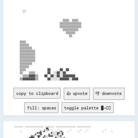
  ░░                                                            

                            ▒▒▒▒  ▒▒▒▒                          

                          ▒▒▒▒▒▒▒▒▒▒▒▒▒▒                        

                          ▒▒▒▒▒▒▒▒▒▒▒▒▒▒                        

                            ▒▒▒▒▒▒▒▒▒▒                          

                              ▒▒▒▒▒▒                            

                                ▒▒                              

▒▒▒▒                                                            

▒▒▒▒▒▒                                                          

▒▒▒▒▒▒▒▒                                                        

▒▒▒▒▒▒▒▒▒▒                                                      

▒▒▒▒▒▒▒▒▒▒                                                      

▒▒▒▒▒▒▒▒▒▒                                                      

▒▒▒▒▒▒▒▒▒▒                                                      

▒▒▒▒▒▒▒▒                                                        

▒▒▒▒▒▒                                                          

▒▒▒▒              ██      ██  ██                                

▒▒    ▒▒▒▒        ██  ░░██░░██                                  

  ▒▒▒▒████▒▒    ██  ██░░██░░████████                            

copy to clipboard
👍 upvote
👎 downvote
fill: spaces
toggle palette ▓→✊🏽
  ░░░░░░░░░░░░░░  ░░░░░░░░░░░░░░░░░░░░░░░░░░░░░░  ░░░░░░░░░░░░░░  ░░░░░░░░░░░░░░░░░░░░░░░░░░░░░░░░  ░░░░░░░░░░░░░░░░░░░░░░

                                    ████                                                                                  

                                  ▒▒░░▒▒▓▓  ░░      ░░            ░░          ░░      ░░                  ░░              

        ░░                    ▓▓░░░░██        ░░  ░░░░  ▒▒▓▓      ░░          ░░      ░░                  ░░        ░░    

                          ██▒▒████          ██░░░░░░░░████░░░░██                                                          

                        ██  ░░░░██░░      ██░░░░░░░░░░░░██░░░░░░██                                                        

                    ██▒▒▒▒  ▒▒████    ██░░░░▒▒██▓▓██░░░░░░░░░░░░██                                                        

                  ████████    ██    ██░░░░░░        ██░░░░░░░░░░░░▒▒                                                      
