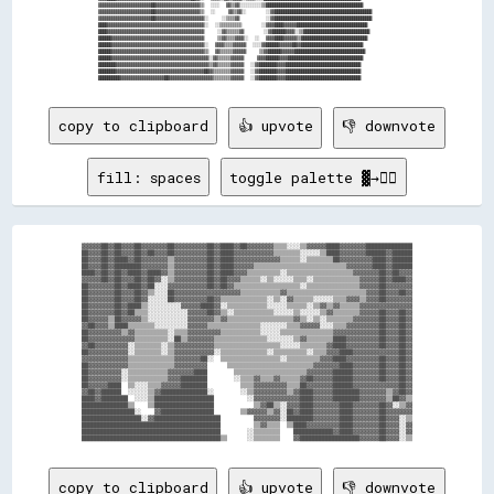
▓▓▓▓▓▓▓▓▓▓▓▓▓▓▓▓▓▓▓▓▓▓▓▓██▓▓▓▓▓▓▓▓▓▓▓▓▓▓▓▓▓▓▓▓▒▒  ░░░░  ▓▓▒▒▓▓░░░░░░░░░░▒▒████████████████████████████████████████████

▓▓▓▓▓▓▓▓▓▓▓▓▓▓▓▓▓▓▓▓▓▓▓▓██▓▓▓▓▓▓▓▓▓▓▓▓▓▓▓▓▓▓▓▓▒▒  ░░    ▓▓▒▒▓▓░░      ░░▓▓████████████████████████████████████████████

▓▓▓▓▓▓▓▓▓▓▓▓▓▓▓▓▓▓▓▓▓▓▓▓██▓▓▓▓▓▓▓▓▓▓▓▓▓▓▓▓▓▓▓▓▓▓░░    ░░▒▒▒▒▓▓        ░░▓▓████████████████████████████████████████████

████▓▓▓▓▓▓▓▓▓▓▓▓▓▓▓▓▓▓▓▓▓▓▓▓▓▓▓▓▓▓▓▓▓▓▓▓▓▓▓▓▓▓▓▓░░  ░░▒▒▒▒▒▒▒▒▒▒      ░░▓▓▓▓████▓▓▓▓▓▓████████████████████████████████

████▓▓▓▓▓▓▓▓▓▓▓▓▓▓▓▓▓▓▓▓▓▓▓▓▓▓▓▓▓▓▓▓▓▓▓▓▓▓▓▓▓▓▓▓    ░░▓▓▒▒▒▒▒▒▓▓      ░░▓▓██████▓▓▓▓░░▒▒██████████████████████████████

██████▓▓▓▓▓▓▓▓▓▓▓▓▓▓▓▓▓▓▓▓▓▓▓▓▓▓▓▓▓▓▓▓▓▓▓▓▓▓▓▓▓▓    ▒▒▓▓▒▒▒▒▓▓▓▓░░  ░░  ▓▓▓▓████▓▓▓▓▓▓▒▒██████████████████████████████

██████▓▓▓▓▓▓▓▓▓▓▓▓▓▓▓▓▓▓▓▓▓▓▓▓▓▓▓▓▓▓▓▓▓▓▓▓▓▓▓▓▓▓░░  ▓▓▓▓▒▒▒▒▓▓▓▓▓▓  ░░░░▓▓██████▓▓▓▓▓▓██▓▓████████████████████████████

██████▓▓▓▓▓▓▓▓▓▓▓▓▓▓▓▓▓▓▓▓▓▓▓▓▓▓▓▓▓▓▓▓▓▓▓▓▓▓▓▓▓▓▒▒  ▓▓▒▒▒▒▒▒▓▓▓▓▓▓    ▒▒▓▓██████▓▓▓▓▓▓████████████████████████████████

██████▓▓▓▓▓▓▓▓▓▓▓▓▓▓▓▓▓▓▓▓▓▓▓▓▓▓▓▓▓▓▓▓▓▓▓▓▓▓▓▓▓▓▓▓░░▓▓▒▒▒▒▒▒▓▓▓▓▓▓    ▓▓▓▓██████▓▓▓▓██████████████████████████████████

████████▓▓▓▓▓▓▓▓▓▓▓▓▓▓▓▓▓▓▓▓▓▓▓▓▓▓▓▓▓▓▓▓▓▓▓▓▓▓▓▓▓▓▒▒▓▓▒▒▒▒▒▒▓▓▓▓▓▓  ░░▓▓████████▓▓▓▓██████████████████████████████████

████████▓▓▓▓▓▓▓▓▓▓▓▓▓▓▓▓▓▓▓▓▓▓▓▓▓▓▓▓▓▓▓▓▓▓▓▓▓▓▓▓██▓▓▒▒▒▒▒▒▒▒▓▓▓▓▓▓  ░░▓▓████████▓▓▓▓██████████████████████████████████

copy to clipboard
👍 upvote
👎 downvote
fill: spaces
toggle palette ▓→✊🏽
▓▓▓▓▓▓██▓▓██▓▓▓▓██▓▓▓▓▓▓▓▓██▓▓▓▓▓▓▓▓▓▓██▓▓████▓▓██▓▓▓▓▓▓▓▓▒▒▒▒░░░░▒▒▓▓▓▓▓▓████▓▓▓▓▓▓▓▓██████████████

██▓▓▓▓██▓▓██▓▓▓▓██▓▓██▓▓▓▓██▓▓▓▓▓▓▓▓▓▓██▓▓████▓▓▓▓▓▓▓▓▓▓▓▓▒▒▒▒▒▒▒▒░░░░░░▒▒████▓▓▓▓▓▓▓▓██████▓▓██████

██▓▓▓▓██▓▓████▓▓██▓▓▓▓▓▓▓▓▒▒▓▓▓▓▓▓▓▓▓▓██▓▓████▓▓▓▓▓▓▓▓▓▓▓▓▓▓▒▒▒▒▒▒░░▒▒▒▒▒▒▒▒██▓▓▓▓▓▓▓▓▓▓████▓▓██████

██▓▓▓▓██▓▓████████▓▓▓▓▓▓▓▓▒▒▓▓▓▓▓▓▓▓▓▓██▓▓████▓▓▓▓▓▓▒▒▒▒▒▒▒▒▒▒▒▒▒▒▒▒▒▒▒▒▒▒▒▒▒▒▒▒▓▓▓▓▓▓▓▓████▓▓██████

████▓▓██▓▓██▓▓████▓▓████▓▓▒▒▓▓▓▓▓▓▓▓▓▓██▓▓████▓▓▓▓▒▒▒▒▒▒▒▒▒▒░░▒▒▒▒▒▒▒▒▒▒▒▒▒▒▒▒▒▒▒▒▓▓▓▓▓▓▓▓██▓▓██▓▓▓▓

▓▓▓▓▓▓██▓▓██▓▓▓▓██▓▓██▓▓░░▒▒▓▓▓▓▓▓▓▓▓▓██▓▓██▓▓▓▓▒▒▒▒▒▒░░▒▒░░░░░░▒▒▒▒░░▒▒▒▒▒▒▒▒▒▒▒▒▒▒▓▓▓▓▓▓██▓▓████▓▓

██▓▓▓▓▓▓▓▓██▓▓████▓▓██░░░░▓▓▓▓▓▓▓▓▓▓▓▓██▓▓██▓▓▒▒▒▒▒▒▒▒▒▒▒▒▒▒▒▒▒▒▒▒░░▒▒▒▒▒▒▒▒▒▒▒▒▒▒▒▒▓▓▓▓▓▓██▓▓▓▓▓▓▓▓

██▓▓▓▓▓▓▓▓██▓▓▓▓██▓▓▒▒░░░░██▓▓▓▓▓▓▓▓▓▓▓▓▓▓▓▓▓▓▓▓▒▒▒▒▒▒▒▒▒▒▒▒▓▓▒▒▒▒▒▒▒▒▒▒▒▒▒▒▒▒▒▒▒▒▒▒▒▒▓▓▓▓██▓▓▓▓██▓▓

██▓▓▓▓▓▓▓▓██▓▓▓▓██▓▓░░░░░░██▓▓▓▓▓▓▓▓▓▓██▓▓▒▒▒▒▒▒▒▒▒▒▒▒▒▒░░▒▒░░▓▓▒▒▒▒▒▒░░░░░░▒▒▒▒▓▓▓▓▒▒▓▓▓▓██▓▓▓▓▓▓▓▓

██▓▓▓▓▓▓▓▓██▓▓████▒▒░░░░░░░░░░▓▓▓▓▓▓████▓▓░░▒▒▒▒▒▒▒▒▒▒▒▒░░░░░░▒▒▒▒▒▒░░▒▒▓▓▒▒▓▓▒▒▒▒▒▒▓▓▓▓▓▓▓▓▓▓▓▓▓▓▓▓

██▓▓▓▓▓▓▓▓██▓▓██▒▒▒▒░░░░░░░░░░░░▓▓▓▓▓▓██▓▓▒▒░░▒▒▒▒▒▒▒▒▒▒▒▒░░░░░░▒▒░░░░░░▒▒▓▓▒▒▒▒▒▒▒▒▓▓▓▓▓▓██▓▓▓▓██▓▓

██▓▓▓▓▓▓▒▒██▓▓▓▓▓▓▒▒░░░░░░░░░░░░▓▓▓▓▓▓▓▓▒▒▓▓▒▒▒▒▒▒▒▒▒▒▒▒▒▒▒▒▒▒▒▒▓▓▒▒░░▒▒░░▒▒▒▒▒▒▒▒▓▓▓▓▓▓▓▓██▓▓▓▓██▓▓

▓▓██▓▓▓▓▒▒████▒▒▒▒▒▒▒▒░░░░░░░░░░▓▓▓▓▓▓▒▒▒▒▒▒▒▒▒▒▒▒▒▒▒▒░░░░░░░░▒▒▒▒▓▓▓▓▓▓░░░░▒▒▒▒▓▓▓▓▓▓▓▓▓▓██▓▓▓▓██▓▓

██▓▓▓▓▓▓▓▓▓▓▒▒▓▓▒▒▒▒▒▒▒▒▒▒░░▒▒▒▒▓▓▓▓▓▓▓▓▓▓▒▒▒▒▒▒▒▒▒▒▒▒░░░░░░▒▒▒▒▒▒▒▒▒▒▒▒▒▒▒▒▓▓▓▓▓▓▓▓▓▓▓▓▓▓██▓▓▓▓██▓▓

██▓▓▓▓▓▓▓▓▓▓▓▓▓▓▒▒▒▒▒▒▒▒▒▒░░██▒▒▓▓▓▓▓▓▓▓▒▒▒▒▒▒▒▒▒▒▒▒▒▒▒▒░░░░░░░░▒▒▓▓▒▒▒▒▒▒▒▒████▓▓▓▓▓▓▓▓▓▓██▓▓▓▓██▓▓

▓▓██▓▓▓▓▓▓▓▓▓▓░░▒▒▒▒▒▒▒▒░░▒▒▓▓▓▓▓▓▓▓▓▓▓▓▒▒▒▒▒▒▒▒▒▒▒▒▒▒▒▒▒▒▒▒░░░░░░▒▒▒▒▒▒▒▒▓▓████▓▓▓▓▓▓▓▓▓▓██▓▓▓▓██▓▓

██▓▓▓▓▓▓▓▓▓▓▓▓░░▒▒▒▒▒▒▒▒░░▒▒▓▓▓▓▓▓▓▓▓▓▓▓░░▒▒▒▒▒▒▒▒▒▒▒▒▒▒░░▒▒▒▒▒▒▒▒▒▒░░▒▒▒▒▓▓▓▓████▓▓▓▓▓▓▓▓▓▓▓▓▓▓██▓▓

▓▓▓▓▓▓▓▓▓▓▓▓▓▓▒▒▒▒▒▒▒▒▒▒▒▒▒▒▓▓▓▓▓▓▓▓██░░  ▒▒▒▒▒▒▒▒▒▒▒▒▒▒▒▒▒▒░░▒▒▒▒▒▒▒▒▒▒▓▓▓▓████▓▓▓▓▓▓▓▓▓▓██▓▓▓▓██▓▓

██▓▓▓▓▓▓▓▓▓▓▓▓▒▒▒▒▒▒▒▒▒▒▒▒▒▒▓▓▓▓▓▓▓▓▓▓      ▒▒▒▒▒▒▒▒▒▒▒▒▒▒▒▒▒▒▒▒▒▒▒▒▒▒▓▓▓▓▓▓▓▓████▓▓▓▓▓▓▓▓██▓▓▓▓██▓▓

██▓▓▓▓▓▓▓▓▓▓░░▒▒▒▒▒▒▒▒▒▒▒▒▓▓▓▓▓▓▓▓████        ▒▒▒▒▒▒▒▒▒▒▒▒▒▒▒▒▒▒▒▒▒▒▓▓▓▓▓▓▓▓██████▓▓▓▓▓▓▓▓██▓▓▓▓██▓▓

██▓▓▓▓▓▓▓▓▓▓░░▒▒▒▒▒▒▒▒▒▒▒▒▓▓▓▓████████        ░░▒▒▒▒▓▓▒▒▒▒▓▓▒▒▒▒▒▒▓▓██▓▓▓▓▓▓██████▓▓▓▓▓▓▓▓██▓▓▓▓██▓▓

██▓▓▓▓▓▓████  ▒▒░░░░▒▒▒▒▓▓▓▓▓▓████████          ▒▒▒▒▓▓▓▓▓▓▓▓▓▓▒▒▒▒██▓▓▓▓▓▓▓▓██████▓▓▓▓▓▓▓▓▓▓▓▓▓▓██▓▓

▓▓██▓▓██████  ░░░░░░▒▒▓▓██████████████░░        ░░▒▒▓▓▓▓▓▓▓▓▓▓▒▒▓▓████▓▓▓▓▓▓████████▓▓▓▓▓▓▓▓▒▒▓▓██▓▓

████▓▓████████  ░░░░▒▒██████████████████          ░░▓▓▓▓▓▓▓▓▓▓▓▓▓▓████▓▓▓▓▓▓████████▓▓▓▓▓▓▓▓▒▒██▓▓▒▒

██████████████▒▒    ▒▒██████████████████            ▒▒▓▓██▒▒░░▓▓▓▓████▓▓▓▓▓▓▓▓████▓▓▓▓▓▓▓▓██▓▓░░▒▒▓▓

████████████████░░    ▓▓████████████████        ▒▒▓▓▓▓▓▓▒▒▓▓░░██▓▓████▓▓▓▓▓▓▓▓████▓▓▓▓▓▓▓▓██▓▓▓▓▓▓▓▓

██████████████████░░▓▓████████████████████          ▓▓▓▓▓▓▓▓░░████████▓▓▓▓▓▓▓▓████▓▓▓▓▓▓▓▓██▓▓▓▓░░▒▒

██████████████████████████████████████████          ▒▒▓▓▒▒▒▒  ▒▒████▓▓▓▓▓▓▓▓▓▓████▓▓▓▓▓▓▓▓██▓▓▓▓░░▓▓

██████████████████████████████████████████        ░░▒▒▒▒▒▒▒▒    ████████████▓▓████▓▓▓▓▓▓▓▓██▓▓▓▓░░▓▓

copy to clipboard
👍 upvote
👎 downvote