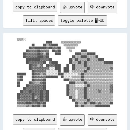
copy to clipboard
👍 upvote
👎 downvote
fill: spaces
toggle palette ▓→✊🏽
▒▒▒▒░░                                                            

                    ████      ▒▒▒▒▒▒▒▒▒▒▒▒▒▒                      

          ██      ██▒▒▓▓████    ▒▒▒▒▒▒▒▒▒▒                        

        ██▓▓████████▓▓██▓▓▓▓██    ▒▒▒▒▒▒                          

      ██▓▓▓▓▓▓██▓▓▓▓▓▓  ██▓▓██      ▒▒      ████                  

    ██▓▓▓▓▓▓▓▓██▓▓▒▒██    ████          ████▒▒▒▒██████            

    ██▓▓▓▓▓▓▓▓████▓▓██                ██▒▒▒▒████▒▒▒▒▒▒██          

      ██████████▓▓▓▓▓▓██            ██▒▒██▒▒▒▒▒▒██▒▒▒▒▒▒████      

      ██▓▓▓▓▓▓▓▓▓▓██  ▓▓████        ██▒▒▒▒██▒▒██▒▒▒▒▒▒▒▒▒▒▒▒██████

        ██▓▓▓▓▒▒▓▓  ██▓▓▓▓████    ██  ██▒▒▒▒▒▒██▒▒▒▒▒▒▒▒▒▒▒▒▒▒▒▒▒▒

        ██▓▓▓▓▓▓▓▓▓▓▓▓░░░░████  ████  ██▒▒▒▒▒▒▒▒██▒▒▒▒▒▒▒▒▒▒▒▒▒▒▓▓

          ██▓▓▓▓▓▓▓▓░░░░░░░░██  ████░░▒▒▒▒▒▒▒▒██▒▒▒▒▒▒▒▒▒▒▒▒▒▒▒▒▒▒

██████    ██▓▓▓▓▒▒▓▓░░░░░░░░████░░░░░░░░░░▒▒██▒▒▒▒▒▒▒▒▒▒▒▒▒▒▒▒▒▒▒▒

▓▓██      ██▓▓▓▓▓▓▓▓████████  ██░░░░░░▒▒▒▒▒▒██▒▒▒▒▒▒▒▒▒▒▒▒▒▒▒▒▒▒▒▒

▓▓██      ██▓▓▓▓▓▓██            ████▒▒▒▒▒▒▒▒██▒▒▒▒▒▒▒▒▒▒▒▒▒▒▒▒▒▒▒▒

██      ██▓▓▒▒▒▒▓▓██                ████▒▒▒▒▒▒██▒▒▒▒▒▒▒▒▒▒▒▒▒▒▒▒▒▒

██    ██▓▓▓▓▓▓▓▓▓▓██              ██▒▒▒▒░░░░░░▒▒██▒▒▒▒▒▒▒▒▒▒▒▒▒▒▓▓

    ██▓▓▓▓▓▓▓▓▓▓▓▓██              ██▒▒▒▒▒▒▒▒▒▒██▒▒▒▒▒▒▒▒▒▒▒▒▒▒▒▒▓▓

  ██▓▓▓▓██▓▓▓▓▓▓██▓▓██            ██▒▒▒▒░░▒▒▒▒██▒▒▒▒▒▒▒▒▓▓▒▒▒▒▒▒▓▓

██▓▓▓▓▓▓▓▓██▓▓▓▓██▓▓██            ██▒▒▒▒░░▒▒▒▒██▒▒▒▒▒▒▒▒▒▒▒▒▒▒▒▒▒▒

██▓▓▓▓▓▓▓▓██▒▒▓▓██▓▓██              ██▒▒░░▒▒▒▒██▒▒▒▒▒▒▒▒▒▒▒▒▒▒▒▒▒▒

▓▓▓▓▓▓▓▓▓▓████▓▓██▓▓██                ██▒▒▒▒▒▒▒▒██▒▒▒▒▒▒▒▒▒▒▒▒▒▒▒▒

▓▓▓▓▓▓████▓▓▓▓██▓▓██                    ██▒▒▒▒██▒▒████▒▒▓▓▒▒▒▒▒▒██

copy to clipboard
👍 upvote
👎 downvote