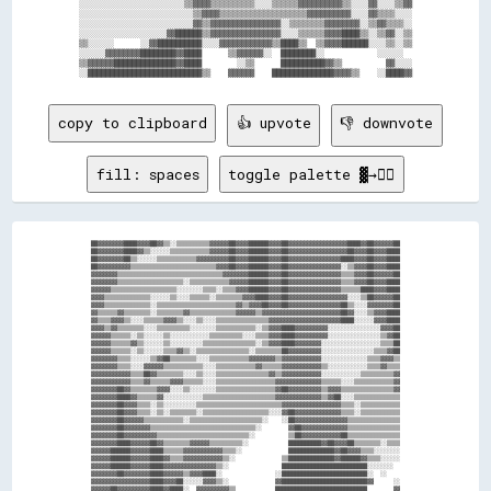
░░░░░░░░░░░░░░░░░░░░░░░░▒▒▓▓▓▓▒▒▒▒▒▒▒▒▒▒░░░░▒▒▒▒▒▒▓▓▓▓▓▓▓▓▓▓▒▒░░░░▓▓░░░░▒▒▓▓

░░░░░░░░░░░░░░░░░░░░░░░░░░▒▒▓▓▓▓▒▒▒▒▒▒▒▒▒▒▒▒▒▒▒▒▒▒▒▒▓▓▓▓▓▓▓▓▓▓░░░░▓▓▒▒▒▒░░░░

░░░░░░░░░░░░░░░░░░░░░░░░░░▓▓▒▒▓▓▓▓▓▓▓▓▓▓▓▓▓▓▓▓░░▒▒▒▒▒▒▒▒▓▓▓▓▓▓▓▓░░▒▒▓▓▒▒▒▒░░

░░░░░░░░░░░░░░░░░░░░▓▓██████▒▒▓▓▓▓▓▓▓▓▓▓▓▓▓▓▓▓░░░░▒▒▒▒▒▒▓▓▓▓████▒▒░░▒▒▓▓░░▒▒

▒▒░░░░░░      ░░▓▓██████████░░░░▓▓▓▓▓▓▓▓▓▓▓▓▒▒████▒▒  ▒▒▓▓▓▓██████░░░░▒▒░░▒▒

░░░░░░▓▓▓▓▓▓▓▓████████▓▓████      ▒▒▓▓▓▓▓▓░░  ████████░░            ░░░░░░  

▒▒▓▓▓▓▓▓██████████████▓▓████        ░░▒▒      ██████████▓▓▒▒          ▓▓░░░░

copy to clipboard
👍 upvote
👎 downvote
fill: spaces
toggle palette ▓→✊🏽
██▓▓▓▓▓▓▓▓████▓▓▓▓██▓▓▒▒░░▒▒▒▒▒▒▒▒▒▒▓▓▓▓▓▓██▓▓▓▓██████▓▓▓▓██▓▓▓▓▓▓▓▓▓▓▓▓▓▓▓▓▓▓████▓▓██▓▓▓▓▓▓██

██▓▓▓▓▓▓▓▓████▓▓▒▒░░░░░░▒▒▒▒▒▒▒▒▒▒▒▒▓▓▓▓▓▓██▓▓▓▓██████▓▓▓▓██▓▓▓▓▓▓▓▓▓▓▓▓▓▓▓▓▓▓██▓▓▓▓██▓▓▓▓████

██▓▓▓▓▓▓▓▓██▒▒░░░░░░▒▒▒▒▒▒▒▒▒▒▒▒▓▓▓▓▓▓▓▓▓▓██▓▓▓▓██████▓▓▓▓██▓▓▓▓▓▓▓▓▓▓▓▓▓▓▓▓████▓▓▓▓██▓▓▓▓████

██▓▓▓▓▓▓▓▓▓▓▒▒▒▒▒▒▒▒▒▒▒▒▒▒▒▒▒▒▒▒▒▒▒▒▒▒▓▓▓▓██▓▓▓▓██████▓▓▓▓██▓▓▓▓▓▓▓▓▓▓▓▓▓▓▓▓░░▒▒▓▓▓▓██▓▓▓▓████

▓▓▓▓▓▓▓▓▒▒▒▒▒▒▒▒▒▒▒▒▒▒▒▒▒▒▒▒▒▒▒▒▒▒▒▒▒▒▒▒▓▓▓▓▓▓▓▓██████▓▓▓▓██▓▓▓▓▓▓▓▓▓▓▓▓▓▓▓▓▒▒▒▒▓▓▓▓██▓▓▓▓▓▓██

▓▓▓▓▓▓▓▓▒▒▒▒▒▒▒▒▒▒▒▒▒▒▒▒▒▒▒▒░░▒▒▒▒▒▒▒▒▒▒▒▒▓▓▓▓▓▓██████▓▓▓▓██▓▓▓▓▓▓▓▓▓▓▓▓▓▓▓▓▒▒▒▒▓▓▓▓██▓▓▓▓████

▓▓▓▓▓▓▒▒▒▒▒▒▒▒▒▒▒▒▒▒▒▒▒▒▒▒░░░░░░░░▒▒▒▒░░▒▒▒▒▓▓▓▓██████▓▓▓▓██▓▓▓▓▓▓▓▓▓▓▓▓▓▓▓▓▒▒▒▒▒▒████▓▓▓▓████

▓▓▓▓▒▒▒▒▒▒▒▒▒▒▒▒▒▒░░░░░░▒▒░░░░▒▒▒▒▒▒░░▒▒▒▒▒▒▒▒▓▓▓▓████▓▓▓▓██▓▓▓▓▓▓▓▓▓▓▓▓▓▓▓▓▓▓░░░░▒▒██▓▓▓▓▓▓██

▓▓▓▓▒▒▒▒▒▒▒▒▒▒▒▒▒▒░░▒▒▒▒▒▒▒▒▒▒▒▒▒▒▒▒▒▒▒▒▒▒▒▒▓▓▒▒▓▓▓▓██▓▓▓▓██▓▓▓▓▓▓▓▓▓▓▓▓▓▓▓▓██▒▒░░░░▓▓▓▓▓▓▓▓██

▓▓▒▒▒▒▒▒▓▓▒▒▒▒▒▒▒▒░░▒▒▒▒▒▒▒▒▓▓▒▒▒▒▒▒▒▒▒▒▒▒▒▒▓▓▓▓▓▓▒▒▓▓▓▓▓▓▓▓▓▓▓▓▓▓▓▓▓▓▓▓▓▓▓▓██▓▓░░░░▒▒▓▓▓▓████

▓▓▒▒▒▒▓▓▓▓▒▒░░░░▒▒▒▒▒▒▓▓▓▓▒▒░░░░▒▒░░░░▒▒▒▒▒▒▒▒▒▒▒▒▒▒▒▒▓▓▓▓▓▓▓▓▓▓▓▓▓▓▓▓▓▓▓▓▓▓████░░░░░░▓▓▓▓████

▓▓▓▓▒▒▓▓▒▒▒▒▒▒▒▒░░░░▒▒▒▒▒▒▒▒▒▒░░░░░░░░▒▒▒▒▒▒▒▒▒▒▒▒░░▒▒▓▓▓▓████▓▓▓▓▓▓▓▓▓▓░░░░░░░░░░░░░░░░▓▓▓▓██

▓▓▓▓▓▓▒▒▒▒▒▒░░▒▒░░░░░░▒▒░░░░░░░░░░░░▒▒▒▒▒▒▒▒▒▒░░░░▒▒▒▒▓▓▓▓████▓▓▓▓▓▓▓▓▓▓░░░░░░░░░░░░░░░░▒▒▓▓██

▓▓▓▓▓▓▒▒▒▒▒▒▓▓▒▒░░░░░░▒▒░░░░░░░░░░▒▒▒▒▒▒▒▒▒▒▒▒▒▒▒▒░░▒▒▓▓▓▓████▓▓▓▓▓▓▓▓░░░░░░░░░░░░░░░░░░▒▒▒▒██

▓▓▓▓▓▓▒▒▒▒▒▒░░▒▒░░░░░░▒▒▒▒▓▓▒▒░░▒▒▒▒▒▒▒▒▒▒▒▒▒▒▒▒░░▒▒▒▒▒▒▒▒██▓▓▓▓▓▓▓▓▓▓░░░░░░░░░░░░░░░░▒▒▒▒▓▓██

▓▓▓▓▓▓▓▓▒▒▒▒░░░░░░▒▒▓▓██▒▒▒▒▒▒▒▒░░░░▒▒▒▒▒▒▒▒▒▒▒▒▓▓▓▓▓▓▓▓▒▒▓▓▓▓▓▓▓▓▓▓▓▓░░░░░░░░░░░░░░▒▒▒▒▓▓▓▓▒▒

▓▓▓▓▓▓▓▓▒▒▒▒░░░░▓▓▓▓▓▓▒▒▒▒▒▒▒▒▒▒▒▒░░░░▒▒▒▒▒▒▒▒▒▒▒▒▓▓▒▒▒▒▒▒▓▓▓▓▓▓▓▓▓▓▓▓▒▒░░░░░░░░░░░░▒▒▒▒▓▓▒▒▒▒

▓▓▓▓▓▓▓▓▓▓▓▓▒▒▒▒██▓▓▒▒▒▒▒▒▒▒░░░░▒▒░░░░▒▒▒▒▒▒▒▒▒▒▒▒▒▒▒▒▓▓▒▒▓▓▓▓▓▓▓▓▓▓▓▓░░░░░░░░░░░░▒▒▒▒▒▒▒▒▒▒▓▓

▓▓▓▓▓▓▓▓▓▓▓▓▒▒▒▒▓▓▒▒▒▒▒▒▓▓▓▓▒▒▒▒▒▒░░░░▒▒▒▒▒▒▒▒▒▒▒▒▒▒▒▒▒▒▓▓▓▓▓▓▓▓▓▓▓▓▓▓▒▒▒▒▒▒░░░░▒▒▒▒▒▒▒▒▒▒▒▒▓▓

▓▓▓▓▓▓▓▓██▓▓▒▒▒▒▒▒▒▒▓▓▓▓░░░░▒▒░░░░░░░░▒▒▒▒▒▒▒▒▒▒▒▒▒▒▒▒▒▒▓▓██▓▓▓▓▓▓▓▓▓▓▒▒▓▓▓▓▒▒▒▒▒▒▒▒▒▒▒▒▒▒▒▒▓▓

▓▓▓▓▓▓▓▓████▓▓▒▒▒▒▒▒▓▓░░░░░░░░░░░░▒▒▒▒▒▒▒▒▒▒▒▒▒▒▒▒▒▒▒▒▒▒▓▓▓▓▓▓▓▓▓▓▓▓▓▓▒▒▓▓██░░░░▒▒▒▒▒▒▒▒▒▒▒▒▒▒

▓▓▓▓▓▓▓▓██▓▓▓▓▒▒▒▒░░▒▒░░░░░░░░░░▒▒▒▒▒▒▒▒▒▒▒▒▒▒▒▒▒▒▒▒▒▒▒▒▒▒▓▓▓▓▓▓▓▓▓▓▓▓▓▓▓▓▓▓▒▒▒▒░░▒▒▒▒▒▒▒▒▒▒▒▒

▓▓▓▓▓▓▓▓██▓▓▓▓▒▒▒▒░░▒▒░░▒▒▒▒▒▒▒▒░░▒▒▒▒▒▒▒▒▒▒▒▒▒▒▒▒▒▒▒▒░░░░▓▓██▓▓▓▓▓▓▓▓▓▓▓▓▓▓▒▒▒▒░░▒▒▒▒▒▒▒▒▒▒▒▒

▓▓▓▓▓▓▓▓██▓▓▓▓▓▓▒▒▒▒▒▒▒▒▒▒▒▒░░▒▒▒▒▒▒▒▒▒▒▒▒▒▒▒▒▒▒▒▒▒▒░░    ░░██▓▓▓▓▓▓▓▓▓▓▓▓▓▓▓▓▒▒▒▒▒▒▒▒▒▒▒▒▒▒▒▒

▓▓▓▓▓▓▓▓██▓▓▓▓▓▓▓▓▒▒▒▒▒▒▒▒▒▒▒▒▒▒▒▒▒▒▒▒▒▒▒▒▒▒▒▒▒▒▒▒░░        ▓▓██▓▓▓▓▓▓▓▓▓▓▓▓▓▓▒▒▒▒▒▒▒▒▒▒▒▒▒▒▒▒

▓▓▓▓▓▓▓▓██▓▓▓▓▓▓▓▓▓▓▒▒▒▒▒▒▒▒▒▒▒▒▒▒▒▒▒▒▒▒▒▒▒▒▒▒▒▒░░          ▒▒██▓▓▓▓▓▓▓▓▓▓▓▓██▒▒▒▒▒▒▒▒▒▒▒▒▒▒▒▒

▓▓▓▓▓▓▓▓████▓▓▓▓▓▓██▓▓▒▒▒▒▒▒▒▒▓▓▓▓▓▓▒▒▒▒▒▒▒▒▒▒░░            ██████████▓▓██▓▓▓▓██▒▒▒▒▒▒▒▒░░▒▒▒▒

▓▓▓▓▓▓██████▓▓▓▓▓▓████▒▒▒▒▒▒▓▓▓▓▓▓▓▓▓▓▓▓▒▒▒▒░░              ██████████████▓▓██▓▓▓▓▒▒▒▒░░░░░░░░

▓▓▓▓▓▓██████▓▓▓▓▓▓████▓▓▒▒▒▒▓▓▓▓▓▓▓▓▓▓▓▓▒▒░░              ▒▒██████████████▓▓██████▓▓▒▒▒▒░░░░░░

▓▓▓▓▓▓██████▓▓▓▓▓▓████▓▓▓▓▓▓▓▓▓▓▓▓▓▓▓▓▒▒░░                ██████████████████████████░░░░░░░░  

▓▓▓▓▓▓▓▓██▓▓▓▓▓▓▓▓████▓▓▓▓▓▓▒▒▓▓▓▓████░░                ░░██████████████████████████░░  ░░    

▓▓▓▓▓▓▓▓▓▓▓▓▓▓▓▓▓▓████▓▓▓▓██░░░░░░▓▓▓▓▒▒░░              ▓▓██████████████████████████▓▓      ░░

▓▓▓▓▓▓██▓▓▓▓▓▓▓▓▓▓████▓▓████░░  ▓▓▓▓▓▓▓▓▓▓▒▒            ████████████████████████████        ▓▓
