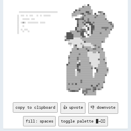
                                                                            ░░  ██                            

                                                                          ▓▓▒▒▒▒▒▒▒▒                          

                                                                      ▒▒▒▒▒▒▒▒▒▒▒▒▒▒                          

                                                                  ██▒▒▓▓▒▒▒▒▒▒▒▒▒▒▒▒▒▒                        

  ░░░░░░░░░░░░░░░░░░░░░░░░░░░░░░░░░░░░░░░░░░░░                  ▓▓▒▒▒▒▒▒▒▒▒▒▒▒████▒▒▒▒      ▓▓▓▓▒▒            

                                                              ▒▒▒▒▒▒▒▒▒▒▓▓██▒▒▒▒▓▓▓▓▒▒  ██  ░░▒▒▒▒██          

░░  ░░░░  ░░  ░░░░    ░░  ░░  ░░░░░░░░                        ▒▒▒▒▒▒░░    ▒▒▓▓▒▒▒▒▒▒▒▒▒▒▒▒▓▓▒▒▒▒▒▒▒▒░░        

░░                                                            ░░        ▒▒▓▓▒▒▒▒▒▒▒▒▒▒▒▒▓▓▒▒▒▒▒▒▒▒▒▒░░        

░░    ░░░░░░░░  ░░░░                                              ████▓▓▓▓██▒▒▒▒▓▓▒▒▒▒▒▒▒▒▒▒▒▒▒▒▒▒▒▒▓▓        

░░                                                                  ▓▓▒▒▒▒▒▒▓▓▒▒▓▓▒▒▒▒▒▒▒▒▒▒▒▒▒▒▒▒▒▒▒▒▒▒      

░░  ░░▒▒░░  ░░░░░░░░░░░░  ░░░░░░                                    ▓▓▒▒▒▒▓▓▒▒██████▒▒▓▓▒▒▒▒▒▒▒▒▒▒▒▒▒▒▒▒▓▓▓▓  

░░                                                                  ██▒▒▒▒▒▒██░░░░████▒▒▒▒▒▒▒▒▒▒▒▒▒▒▒▒▒▒▒▒▓▓▒▒

░░    ░░                                                            ██▒▒▒▒▒▒░░▓▓░░░░████▒▒▒▒▒▒▒▒▒▒▒▒▒▒▒▒▒▒▒▒▓▓

░░                                                                ██▒▒▒▒▒▒░░░░  ██░░████▒▒▒▒▒▒▒▒▓▓▓▓▓▓▓▓▒▒▒▒▒▒

░░  ░░  ░░░░                                                      ██▒▒▒▒▓▓▓▓▓▓  ██░░██▓▓▒▒▒▒▒▒▒▒▒▒▒▒▓▓▒▒▒▒▓▓  

░░    ░░    ░░                                              ▒▒▒▒▒▒▒▒██▓▓▓▓██▓▓▒▒  ░░██▒▒▒▒▒▒▒▒▒▒▒▒▒▒▒▒▒▒▒▒    

░░                                                      ██████▒▒▒▒▒▒▒▒▒▒████  ▒▒  ░░██▒▒▒▒▒▒▒▒▓▓▒▒▒▒▒▒▒▒▒▒    

                                                        ████████▒▒▒▒▒▒▒▒████    ██░░▒▒▒▒▒▒▒▒▒▒▒▒▒▒▒▒▒▒▒▒      

                                                      ▒▒████████▒▒▒▒▒▒▒▒▒▒██▓▓  ░░▒▒▒▒▒▒▒▒▒▒▒▒▒▒▒▒▒▒▒▒▒▒      

                                                      ░░████████░░░░░░░░▒▒▒▒▒▒▒▒▒▒▒▒▒▒▒▒▒▒▒▒▒▒▒▒▒▒▒▒░░        

                                                      ▓▓▒▒▒▒░░░░░░░░░░░░░░▒▒▒▒▒▒▒▒▒▒▒▒▒▒▒▒▒▒▒▒▒▒▒▒▒▒          

                                                          ░░░░░░░░░░░░░░░░░░██▒▒▒▒▒▒▒▒▒▒▒▒▒▒▒▒▒▒▓▓▒▒          

                                                          ▒▒▒▒░░░░░░░░░░▒▒░░░░░░░░░░▒▒▒▒▒▒▒▒▒▒▒▒              

                                                            ░░  ▒▒██░░░░░░▒▒░░░░░░░░░░▒▒▓▓▒▒▒▒▒▒              

                                                                ▒▒▒▒░░░░░░▓▓▒▒▒▒▒▒▒▒░░░░▒▒▒▒▓▓▒▒              

                                                              ▒▒▒▒▒▒██▒▒▒▒▒▒▒▒▓▓▒▒▒▒▒▒▓▓▓▓▒▒▒▒▒▒▓▓            

                                                              ▒▒▒▒▒▒▒▒▒▒▒▒▒▒▒▒▒▒██▒▒▒▒▒▒▒▒▒▒▒▒▒▒▒▒            

                                                            ▓▓▒▒▒▒▒▒▒▒▒▒▒▒▒▒▒▒▒▒░░░░░░▒▒▒▒░░▓▓▒▒▒▒▒▒          

                                                            ▒▒▒▒▒▒▒▒▒▒▓▓▒▒▒▒▒▒▒▒░░░░░░░░░░░░░░▒▒▒▒▒▒          

                                                          ▒▒▒▒▒▒▒▒▒▒▒▒▒▒▒▒▒▒▒▒▒▒░░░░░░░░░░░░░░▒▒▒▒▒▒          

                                                          ▓▓▒▒▒▒▒▒▒▒▓▓▒▒▒▒▒▒▒▒▒▒▒▒░░░░░░░░░░░░▒▒▒▒▒▒░░        

                                                          ▒▒▒▒▒▒▒▒▒▒▓▓▒▒▒▒▒▒▒▒▒▒▒▒░░░░░░░░░░▓▓▒▒▒▒▓▓░░        

                                                          ▒▒▒▒▒▒▒▒▒▒▒▒░░▒▒▒▒▒▒▒▒▒▒░░░░░░░░░░░░▒▒▒▒▒▒░░        

                                                          ▓▓▒▒▒▒▒▒▒▒░░▓▓▒▒▒▒▒▒▒▒▒▒▓▓░░░░░░░░░░▒▒▒▒▒▒▓▓        

                                                        ██▒▒▒▒▒▒▒▒▒▒████▒▒▒▒▒▒▒▒▒▒▒▒░░░░░░░░▒▒▒▒▒▒▒▒▒▒        

                                                        ▒▒▒▒▒▒▒▒▒▒▒▒██▒▒▒▒▒▒▒▒▒▒▒▒▒▒▒▒░░░░░░▒▒▒▒▒▒▒▒▒▒        

                                                        ▒▒▒▒▒▒▒▒▒▒▒▒▓▓▒▒▒▒▒▒▒▒▒▒▒▒▒▒▓▓░░██▒▒▒▒▒▒▒▒▒▒▒▒▒▒      

                                                        ▒▒▒▒▒▒▒▒▒▒  ████▒▒▒▒▒▒▒▒▒▒▒▒▒▒    ██▒▒▒▒▒▒▒▒▒▒▓▓      

                                                        ▒▒▒▒▒▒▒▒▒▒░░▒▒▓▓▒▒▒▒▒▒▒▒▒▒▒▒▒▒    ▓▓▒▒▒▒▒▒▒▒▒▒▒▒      

                                                        ▒▒▒▒▒▒▒▒▒▒░░▒▒▒▒▒▒▒▒▒▒▒▒▒▒▒▒▒▒  ▒▒▒▒▒▒▒▒▒▒▒▒▒▒░░      

                                                        ▒▒▒▒▒▒▒▒▒▒░░▒▒▒▒▒▒▒▒▒▒▒▒▒▒▒▒▒▒  ▒▒▒▒▒▒▒▒▒▒▒▒▓▓        

                                                        ▒▒▒▒▒▒▒▒▒▒▒▒▒▒▒▒▒▒▒▒▒▒▒▒▒▒▒▒▒▒░░▒▒▒▒▒▒▒▒▒▒▒▒          

                                                        ▒▒▒▒▒▒▒▒▒▒▒▒▒▒▒▒▒▒▒▒▒▒▒▒▒▒▒▒▒▒▒▒▒▒▒▒▒▒▒▒▒▒▒▒          

                                                        ▒▒▒▒▒▒▒▒▒▒▒▒▒▒▒▒▓▓▒▒▒▒▒▒▒▒▒▒▒▒▒▒▒▒▒▒▒▒▒▒▒▒▒▒          

                                                        ▒▒▒▒▒▒▒▒▒▒▒▒▒▒▒▒▓▓▒▒▒▒▒▒▒▒▒▒▒▒▒▒▒▒▒▒▒▒▒▒▒▒▓▓          

                                                        ▒▒▓▓▒▒▓▓▒▒██▒▒▒▒▒▒▒▒▒▒▒▒▒▒▒▒▒▒▒▒▒▒▒▒▓▓▒▒▒▒            

                                                        ▒▒▒▒▒▒▒▒▒▒▒▒▒▒▒▒▒▒▒▒▒▒▒▒▒▒▒▒██▒▒▒▒██▒▒▒▒▒▒            

                                                        ▒▒▒▒▒▒▒▒▒▒▒▒▒▒▒▒▒▒▒▒▒▒▒▒▒▒▒▒▒▒▓▓▓▓▒▒▒▒▒▒▓▓            

                                                        ▒▒▓▓▒▒▒▒▒▒▒▒▒▒▓▓  ▒▒▒▒▓▓▓▓▓▓▒▒▓▓██▒▒▓▓▒▒              

                                                          ▒▒▓▓████▓▓▓▓    ▓▓▓▓▓▓▒▒▒▒▒▒▓▓▒▒                    

                                                                          ▓▓▒▒▓▓▒▒▒▒▒▒▒▒▒▒                    

copy to clipboard
👍 upvote
👎 downvote
fill: spaces
toggle palette ▓→✊🏽