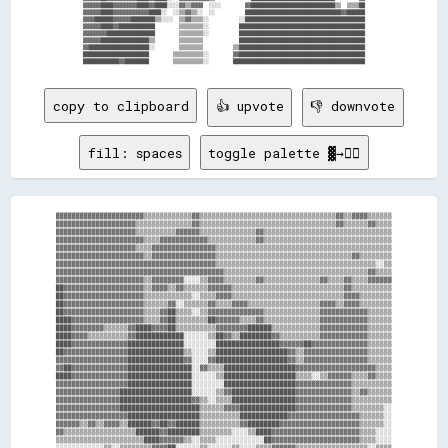
▓▓▓▓▓▓████▓▓▓▓▓▓▓▓████▓▓████░░░░▓▓▒▒▓▓▓▓  ░░░░        ▓▓████████████████████████████▒▒  ▒▒▒▒██

▓▓▓▓▓▓████▓▓▓▓▓▓▓▓▓▓▓▓████░░  ░░▒▒▓▓▒▒░░  ░░          ████████████████████████████████▓▓██████

▓▓▓▓██████▓▓▓▓▓▓████████▒▒░░░░  ▒▒▓▓▒▒▒▒░░          ░░████████████████████████████████████████

▓▓▓▓▓▓████▓▓████████████        ▒▒▒▒▒▒▒▒░░          ██████████████████████████████████████████

▓▓▓▓▓▓▓▓████████████████        ▒▒▒▒▒▒▒▒░░          ██████████████████████████████████████████

▓▓▓▓▓▓████████████████▒▒        ▒▒▒▒▒▒▒▒            ██████████████████████████████████████████

▓▓████████████████████░░        ▒▒▒▒▒▒▒▒          ▒▒██████████████████████████████████████████

██████████████████████        ▒▒▒▒▒▒▒▒▒▒░░        ▓▓██████████████████████████████████████████

copy to clipboard
👍 upvote
👎 downvote
fill: spaces
toggle palette ▓→✊🏽
▓▓▓▓▓▓▓▓▓▓▓▓▓▓▓▓▓▓▓▓▓▓▒▒▒▒▒▒▒▒▒▒▒▒▓▓▒▒▒▒▒▒▒▒▒▒▒▒▒▒▒▒▒▒▒▒▒▒▒▒▒▒▒▒▒▒▒▒▒▒▓▓▒▒▓▓▓▓▒▒▒▒▒▒

▓▓▓▓▓▓▓▓▓▓▓▓▓▓▓▓▓▓▓▓▒▒▒▒▒▒▒▒▒▒▒▒▒▒▓▓▒▒▒▒▒▒▒▒▒▒▒▒▒▒▒▒▒▒▒▒▒▒▒▒▒▒▒▒▒▒▒▒▒▒▓▓▒▒▒▒▒▒▓▓▒▒▒▒

▓▓▓▓▓▓▓▓▓▓▓▓▓▓▓▓▓▓▓▓▒▒▒▒▒▒▒▒▒▒▓▓▓▓▓▓▒▒▒▒▒▒▒▒▒▒▒▒▒▒▓▓▒▒▒▒▒▒▒▒▒▒▒▒▒▒▒▒▒▒▒▒▒▒▒▒▒▒▒▒▒▒▒▒

▓▓▓▓▓▓▓▓▓▓▓▓▓▓▓▓▓▓▓▓▓▓▒▒▒▒▓▓▓▓▓▓▓▓▓▓▓▓▒▒▒▒▒▒▒▒▒▒▒▒▓▓▒▒▒▒▒▒▒▒▒▒▒▒▒▒▒▒▒▒▒▒▒▒▒▒▒▒▒▒▒▒▒▒

▓▓▓▓▓▓▓▓▓▓▓▓▓▓▓▓▓▓▓▓▒▒▒▒▓▓▓▓▓▓▓▓▓▓▓▓▓▓▓▓▒▒▒▒▒▒▒▒▒▒▒▒▒▒▒▒▒▒▒▒▒▒▒▒▒▒▒▒▒▒▒▒▒▒▒▒▒▒▒▒▒▒▒▒

▓▓▓▓▓▓▓▓▓▓▓▓▓▓▓▓▓▓▓▓▓▓▒▒▓▓▓▓▓▓▓▓▓▓▓▓▓▓▓▓▒▒▒▒▒▒▒▒▒▒▒▒▒▒▒▒▒▒▒▒▒▒▒▒▒▒▒▒▒▒▒▒▒▒▓▓▒▒▒▒▒▒▒▒

▓▓▓▓▓▓▓▓▓▓▓▓▓▓▓▓▓▓▓▓▓▓▓▓▓▓▓▓▓▓▓▓▓▓▓▓▓▓▓▓▒▒▒▒▒▒▒▒▒▒▒▒▒▒▒▒▒▒▒▒▒▒▒▒▒▒▒▒▒▒▒▒▒▒▒▒▒▒▒▒░░▒▒

▓▓▓▓▓▓▓▓▓▓▓▓▓▓▓▓▓▓▓▓▓▓▓▓▓▓▓▓▓▓▓▓▓▓▓▓▓▓▓▓▓▓▒▒▒▒▒▒▒▒▒▒▒▒▒▒▒▒▒▒▒▒▒▒▒▒▒▒▒▒▒▒▒▒▒▒▒▒▓▓▒▒▒▒

▓▓▓▓▓▓▓▓▓▓▓▓▓▓▓▓▓▓▓▓▓▓▒▒▓▓▓▓▓▓▓▓░░░░▒▒▓▓▓▓▒▒▒▒▒▒▒▒▓▓▒▒▒▒▒▒▒▒▒▒▒▒▒▒▓▓▒▒▒▒▓▓▒▒▒▒▓▓▓▓▓▓

██▓▓▓▓▓▓▓▓▓▓▓▓▓▓▓▓▓▓▓▓▒▒▓▓▓▓▒▒▓▓▒▒▒▒▒▒▓▓▓▓▓▓▒▒▒▒▒▒▒▒▒▒▒▒▒▒▒▒▒▒▒▒▒▒▒▒▒▒▒▒▓▓▒▒▒▒▒▒▒▒▒▒

██▓▓▓▓▓▓▓▓▓▓▓▓▓▓▓▓▓▓▓▓▒▒▒▒▒▒▒▒▒▒▒▒░░▒▒▒▒▓▓▓▓▒▒▒▒▒▒▒▒▒▒▒▒▒▒▒▒▒▒▒▒▒▒▒▒▒▒▒▒▓▓▓▓▒▒▒▒▒▒▒▒

██▓▓▓▓▓▓▓▓▓▓▓▓▓▓▓▓▓▓▓▓▒▒▒▒▒▒▓▓░░▒▒▒▒▒▒▓▓▒▒▒▒▓▓▓▓▒▒▒▒▒▒▒▒▒▒▒▒▒▒▒▒▒▒▓▓▓▓▒▒▓▓▓▓▒▒▒▒▒▒▒▒

██▓▓▓▓▓▓▓▓▓▓▓▓▓▓▓▓▓▓▓▓▒▒▒▒▓▓██▒▒▒▒░░▒▒▓▓▓▓▓▓▓▓▓▓▓▓▓▓▒▒▒▒▒▒▒▒▒▒▒▒▒▒▓▓▓▓▓▓▓▓▓▓▓▓▒▒▒▒▒▒

████▓▓▓▓▓▓▓▓▓▓▓▓▓▓▓▓▓▓▒▒▒▒▓▓██▒▒▒▒▒▒▒▒██▓▓▓▓▓▓▒▒▒▒▓▓▒▒▒▒▒▒▒▒▒▒▒▒▒▒▓▓▓▓▓▓▓▓▓▓▓▓▒▒▒▒▒▒

████▓▓▓▓▓▓▓▓▒▒▒▒▒▒▓▓████▓▓▓▓██▒▒▒▒▒▒▒▒▒▒▓▓▓▓▓▓▓▓██████▒▒▒▒▒▒▒▒▒▒▒▒▓▓▓▓▓▓▓▓▓▓▓▓▒▒▒▒▒▒

████▓▓▓▓▒▒▒▒▒▒▒▒▒▒▓▓████████████░░░░░░▒▒██▓▓▒▒████████▓▓▒▒▒▒▒▒▒▒▒▒▓▓▓▓▓▓▓▓▓▓▓▓▒▒▒▒▒▒

████▓▓▓▓▓▓▓▓▓▓▓▓▓▓██████████████░░░░░░░░████████████████▓▓▓▓▓▓██▓▓▓▓▓▓▓▓▓▓▓▓▓▓▒▒▒▒▒▒

██▓▓▓▓▓▓▓▓▓▓▓▓▓▓▓▓██████████████▒▒░░░░▒▒██████████████████▓▓▒▒▓▓▓▓▓▓▓▓▓▓▓▓▓▓▓▓▒▒▒▒▒▒

▓▓▓▓▓▓▓▓▓▓▓▓▓▓▓▓▓▓██████████████▓▓░░░░▓▓██████████████████▓▓▒▒▓▓▓▓▓▓▓▓▓▓▓▓▓▓▓▓▒▒▒▒▒▒

▓▓██▓▓▓▓▓▓▓▓▓▓▓▓▓▓████████████████░░▓▓▒▒▒▒██████████████████▓▓▓▓▓▓▓▓▓▓▓▓▓▓▓▓▓▓▓▓▒▒▒▒

████▓▓▓▓▓▓▓▓▓▓▓▓▓▓████████████████░░░░░░▒▒██████████████████▒▒▒▒░░▒▒▓▓▓▓▓▓▒▒▒▒▓▓▒▒▒▒

▓▓▓▓▓▓▓▓▓▓▓▓▓▓▓▓▓▓████████████████░░░░░░░░██████████████████▓▓▓▓▓▓▓▓▓▓▓▓▓▓▒▒▒▒▒▒▒▒▒▒

▓▓▓▓▓▓▓▓▓▓▓▓▓▓▓▓██████████████████░░░░░░▒▒▓▓████████████████▓▓▓▓▓▓▓▓▓▓▓▓▓▓▒▒▓▓▒▒▒▒▒▒

▓▓▓▓▓▓▓▓▓▓▓▓▓▓▓▓██████████████████▓▓▒▒░░▒▒▒▒████████████████▓▓▓▓▓▓▓▓▓▓▓▓▓▓▒▒▒▒▒▒▒▒▒▒

▓▓▓▓▓▓▓▓▓▓▓▓▓▓▓▓████████████████████▒▒▒▒▒▒▓▓▓▓██████████████▓▓▓▓▓▓▓▓▓▓▓▓▓▓▒▒▒▒▒▒▒▒░░

▓▓▓▓▓▓▓▓▓▓▓▓▓▓▓▓▓▓██████████████████▒▒▒▒▒▒▒▒▒▒████████████▓▓▓▓▓▓▓▓▓▓▓▓▓▓▓▓▓▓▒▒▒▒▒▒░░

▓▓▓▓▓▓▒▒▓▓▒▒▓▓▓▓▒▒██████▓▓██▓▓██████▒▒▒▒▒▒▒▒▒▒▓▓████████▓▓▓▓▓▓▓▓▓▓▓▓▓▓▓▓▓▓▓▓▒▒▒▒▒▒░░

▓▓▒▒▒▒▒▒▒▒▒▒▒▒▒▒▒▒▒▒██████▓▓████████▒▒▒▒▒▒▒▒░░░░▒▒████▓▓▓▓▓▓▓▓▓▓▓▓▓▓▓▓▓▓▓▓▓▓▒▒▒▒░░░░

▒▒▒▒▒▒▒▒▒▒▒▒▒▒▒▒▒▒▒▒▒▒████▓▓▓▓▓▓▒▒░░▒▒▒▒░░░░░░░░░░░░██▓▓▓▓▓▓▓▓▓▓▓▓▓▓▓▓▓▓▓▓▓▓▒▒▒▒░░░░

░░░░░░░░░░░░▒▒░░▒▒▒▒▒▒▒▒▓▓▓▓██░░░░░░▒▒░░░░░░▒▒░░░░▒▒▒▒▓▓▓▓▓▓▒▒▒▒▒▒▒▒▒▒▒▒▒▒▒▒▒▒░░▒▒▒▒
