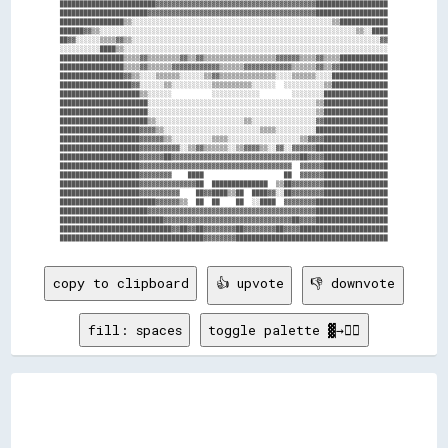
████████████████████████▓▓▓▓▓▓▓▓▓▓▓▓▓▓▓▓▓▓▓▓▓▓▓▓▓▓▓▓▓▓▓▓▓▓▓▓▓▓▓▓██████████████████

██████████████████████▓▓▓▓▓▓▓▓▓▓▓▓▓▓▓▓▓▓▓▓▓▓▓▓▓▓▓▓▓▓▓▓▓▓▓▓▓▓▓▓▓▓██████████████████

████████████████▒▒░░░░░░░░░░░░░░░░░░░░░░░░░░░░░░░░░░░░░░░░░░░░░░░░░░▒▒████████████

██████▓▓▒▒░░░░░░░░░░░░░░░░░░░░░░░░░░░░░░░░░░░░░░░░░░░░░░░░░░░░░░░░░░░░░░░░▒▒░░████

██▓▓░░░░░░▒▒▒▒▓▓▒▒░░░░░░░░░░░░░░░░░░░░░░░░░░░░░░░░░░░░░░░░░░░░░░░░░░░░░░░░░░░░░░▓▓

░░░░░░░░░░████▒▒░░░░░░░░░░░░░░░░░░░░░░░░░░░░░░░░░░░░░░░░░░░░░░░░░░░░░░░░░░░░░░░░░░

████████████████▒▒▒▒▓▓▒▒▒▒▒▒▒▒▓▓▒▒▓▓▒▒▒▒▒▒▒▒▒▒▒▒▒▒▒▒▒▒▓▓▓▓▓▓▒▒▒▒▓▓▒▒▒▒████████████

████████████████▒▒▒▒▓▓▒▒▒▒▒▒▓▓▓▓▓▓▓▓▓▓▓▓▒▒▒▒▒▒▓▓▓▓▓▓▓▓▓▓▓▓▒▒▒▒▒▒▓▓▒▒▓▓████████████

████████████████▓▓▒▒░░░░▒▒▒▒▒▒░░░░░░▒▒▓▓▒▒▒▒▒▒▒▒▒▒▒▒▒▒░░░░▒▒▒▒▒▒░░░░██████████████

██████████████████▓▓░░░░░░▒▒░░░░░░░░░░▒▒▒▒▒▒▒▒▒▒░░░░░░  ░░░░░░░░░░▒▒██████████████

████████████████████▒▒░░░░░░          ░░░░░░░░░░░░        ░░░░░░░░████████████████

██████████████████████░░░░░░░░░░░░░░░░░░░░░░░░░░░░░░░░░░░░░░░░░░▒▒████████████████

██████████████████████░░░░░░░░░░░░░░░░░░░░░░░░░░░░░░░░░░░░░░░░░░▒▒████████████████

██████████████████████▒▒░░░░░░░░░░░░░░░░░░░░░░▒▒░░░░░░░░░░░░░░░░▓▓████████████████

████████████████████▓▓▓▓▒▒░░░░░░░░░░░░░░░░░░░░░░░░▒▒▒▒░░░░░░░░░░██████████████████

████████████████████▓▓▓▓▓▓▒▒░░░░░░░░░░▒▒▒▒░░░░░░░░░░░░░░░░░░▒▒▓▓▓▓████████████████

████████████████████▓▓▓▓▓▓▓▓▓▓░░▒▒▓▓▒▒▒▒▒▒░░▒▒▓▓▓▓▒▒░░▓▓░░▓▓▓▓▓▓██████████████████

████████████████████▓▓▓▓▓▓██▓▓▓▓▓▓▓▓▓▓▓▓▓▓▓▓▓▓▓▓▓▓▓▓▓▓▓▓▓▓▓▓██▓▓▓▓████████████████

████████████████████▓▓▓▓▓▓▓▓▓▓▓▓▓▓▓▓▓▓▓▓▓▓▓▓▓▓▓▓▓▓▓▓▓▓▓▓▓▓  ▓▓▓▓▓▓████████████████

████████████████████▓▓▓▓▓▓▓▓    ████                    ██  ▓▓▓▓▓▓████████████████

████████████████████▓▓▓▓▓▓▓▓▓▓▓▓▓▓██  ██████████████  ▒▒██▓▓▓▓▓▓▓▓████████████████

████████████████████▓▓▓▓▓▓▓▓▓▓    ██▓▓████▒▒██  ████▓▓░░██▓▓▓▓▓▓▓▓████████████████

████████████████████████▓▓▓▓▓▓▒▒  ██  ██    ██  ░░████  ▓▓▓▓▓▓▓▓██████████████████

██████████████████████▓▓▓▓▓▓▓▓▓▓▓▓▓▓▓▓▓▓▓▓▓▓▓▓▓▓▓▓▓▓▓▓▓▓▓▓▓▓▓▓▓▓██████████████████

██████████████████████████▓▓▓▓▓▓▓▓▓▓▓▓▓▓▓▓▓▓▓▓▓▓▓▓▓▓▓▓▓▓▓▓██▓▓▓▓██████████████████

████████████████████████████▓▓██▓▓██▓▓▓▓▓▓▓▓██▓▓▓▓▓▓▓▓██▓▓▓▓██████████████████████

copy to clipboard
👍 upvote
👎 downvote
fill: spaces
toggle palette ▓→✊🏽