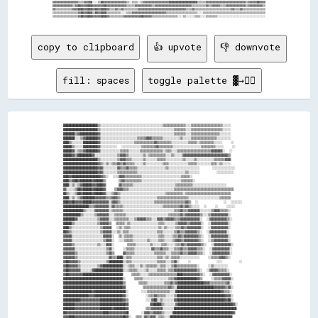
copy to clipboard
👍 upvote
👎 downvote
fill: spaces
toggle palette ▓→✊🏽
████████████████████████▒▒░░░░░░░░░░░░░░░░░░░░░░░░░░░░░░░░░░░░░░░░░░░░▒▒▒▒▒▒▒▒▒▒▒▒▒▒▒▒░░░░▒▒▒▒▒▒▒▒▒▒▒▒▒▒▒▒▒▒▒▒▒▒░░░░░░

████████████████████████▒▒░░░░░░░░░░░░░░░░░░░░░░░░░░░░░░░░░░░░░░░░░░░░░░░░░░░░▒▒▒▒▒▒▒▒░░░░▒▒▒▒▒▒▒▒▒▒▒▒▒▒▒▒▒▒▒▒▒▒░░░░░░

████████▒▒▓▓████████████▓▓░░░░░░░░░░░░░░░░░░░░░░░░░░░░░░░░░░░░░░░░░░░░░░░░░░░░▒▒▒▒▒▒▒▒░░░░▒▒▒▒▒▒▒▒▒▒▒▒▒▒▒▒▒▒▒▒░░░░░░░░

████████░░░░▒▒▓▓████████▓▓░░░░░░░░░░░░░░░░░░░░░░░░░░▒▒▒▒▒▒▓▓▓▓▒▒▒▒▒▒▒▒░░░░░░░░░░░░▒▒░░░░░░▒▒▒▒▒▒▒▒▒▒▒▒▒▒▒▒▒▒░░░░░░░░░░

████▒▒░░░░░░░░██████████▓▓░░░░░░░░░░░░░░░░░░░░░░░░▒▒▒▒▒▒▒▒▒▒▒▒▒▒▓▓▒▒▒▒▒▒▒▒▒▒░░░░░░░░░░░░▒▒▒▒▒▒░░▒▒▒▒▒▒▒▒▒▒░░░░░░    ░░

██████▒▒░░░░░░██████████▓▓░░░░░░░░░░░░  ░░░░░░░░░░░░░░▒▒▒▒▒▒▒▒▒▒▓▓▒▒▒▒▒▒▒▒▒▒░░░░░░░░░░░░░░░░░░░░▒▒▒▒▒▒▒▒▒▒░░░░░░    ░░

██████▓▓░░▒▒▒▒▓▓████████▓▓░░░░░░░░░░░░░░▒▒▒▒▒▒░░░░░░░░▒▒▒▒▒▒▒▒▒▒▒▒▒▒▒▒░░▒▒▒▒░░░░▒▒▒▒▒▒▒▒▒▒▒▒▒▒▒▒▒▒▒▒▒▒▒▒▓▓▓▓▓▓▓▓░░  ░░

██████▓▓▒▒██████████▓▓░░░░░░░░░░░░░░░░▒▒▓▓▓▓▒▒░░░░░░░░░░▒▒░░▒▒▒▒▒▒▒▒▒▒▒▒░░░░▒▒░░░░░░▓▓▓▓▓▓▓▓▓▓▓▓▓▓▓▓▓▓▓▓▓▓▓▓▓▓▓▓▓▓▓▓▒▒

████████████████████████▒▒░░░░░░░░░░░░▒▒▓▓▓▓▒▒▒▒░░░░░░░░▒▒░░░░░░░░▒▒▒▒▒▒░░░░░░░░░░░░▒▒░░░░░░▒▒░░░░░░░░░░░░▒▒▒▒▒▒▒▒▓▓▓▓

████████████████████████▓▓▒▒░░▒▒░░▒▒▒▒▓▓▒▒▓▓▒▒▒▒▒▒░░░░░░▒▒░░░░░░░░░░░░▒▒▒▒░░░░░░░░░░░░░░▒▒▒▒▒▒░░░░░░░░░░▒▒▒▒░░▒▒░░░░░░

████████████████████████▓▓▓▓░░░░░░░░░░▓▓▒▒▒▒▓▓▒▒▒▒▒▒░░░░░░░░░░░░░░░░░░░░▒▒░░░░░░░░░░░░░░░░░░░░░░      ░░░░░░░░░░░░░░░░

████████████████████████▓▓▓▓░░░░░░░░░░▒▒▒▒▒▒▒▒▒▒▒▒▒▒░░░░░░░░░░░░░░░░░░░░░░░░░░░░░░░░░░▒▒░░░░░░░░        ░░░░░░░░░░░░  

████▓▓████████████████████▓▓▒▒░░  ░░░░▓▓▓▓▒▒▒▒▒▒▒▒▒▒▒▒░░░░░░░░░░░░░░░░░░░░░░░░░░░░▒▒▒▒▒▒░░                            

████▒▒▓▓██▓▓████████▓▓██████▒▒      ▒▒▓▓▒▒▒▒▒▒▒▒▒▒▒▒░░░░░░░░░░░░░░░░░░░░░░░░░░░░▒▒▒▒▒▒▒▒░░                            

████░░▒▒░░▒▒▓▓██████▓▓▓▓████▓▓      ▓▓▒▒▒▒▒▒▒▒░░░░░░░░░░░░░░░░░░░░░░░░░░░░░░▒▒▒▒▒▒▒▒▒▒▒▒░░░░░░░░░░░░░░░░░░░░░░░░      

▓▓░░░░░░▒▒██▓▓██████▓▓██████▓▓    ▒▒▓▓▓▓▒▒▒▒░░░░░░░░░░░░░░░░░░░░░░░░░░░░░░░░▒▒▒▒▒▒▒▒▒▒▒▒▒▒▒▒▒▒▒▒▒▒▒▒▒▒▒▒▒▒▒▒▒▒▒▒▒▒▒▒▒▒

██▒▒░░░░▒▒██▓▓██████▓▓██████▓▓░░░░▒▒▓▓▒▒░░░░░░░░░░░░░░░░░░░░░░░░░░░░░░░░▒▒▒▒▒▒▒▒▒▒▒▒░░▒▒▒▒▒▒▒▒▒▒▒▒▒▒▒▒▒▒▒▒▒▒▒▒▒▒▒▒▒▒▒▒

████░░▒▒░░▒▒▓▓████████▓▓▓▓▓▓▓▓▒▒▒▒▓▓▓▓▒▒░░░░░░░░░░░░░░░░░░░░░░░░░░▒▒▒▒▒▒▒▒▒▒▒▒▒▒▒▒▒▒▒▒▒▒░░░░░░░░░░░░░░░░░░░░░░▒▒▒▒▒▒▒▒

████▓▓██▓▓▓▓▓▓██████▓▓▓▓▓▓▓▓▓▓▓▓░░▓▓▓▓▒▒░░░░░░░░░░░░░░░░░░░░░░░░▒▒▒▒▒▒▒▒▒▒▒▒▒▒▒▒▒▒▒▒▒▒▓▓▒▒  ░░            ░░  ░░░░░░░░

██████████████████▒▒▒▒▓▓▓▓▓▓▓▓▓▓░░▓▓▒▒▒▒▒▒░░░░░░░░░░░░░░░░░░░░░░░░░░░░▒▒▒▒▒▒▒▒▒▒▒▒▓▓▒▒▓▓▒▒░░░░░░  ░░    ░░    ░░░░░░  

██████████████▒▒░░░░░░▓▓▓▓▓▓▓▓▓▓░░▒▒▒▒▒▒▒▒░░░░░░░░░░░░░░░░░░░░░░░░░░░░░░░░░░░░▒▒▒▒▓▓▒▒▒▒▓▓▓▓▓▓▓▓░░░░░░░░▒▒▓▓▓▓▒▒▒▒▒▒░░

████████████▒▒░░░░░░░░▒▒▓▓▓▓▓▓▓▓░░░░▒▒▒▒▒▒▒▒░░░░░░░░░░░░░░░░░░░░░░░░░░░░░░▒▒▒▒▒▒▒▒▓▓▒▒▓▓▓▓▓▓▓▓▓▓▒▒░░░░▒▒▓▓▓▓▓▓▓▓▓▓▓▓░░

████████▓▓░░░░░░░░░░░░░░▒▒▓▓▓▓▓▓░░░░▒▒▒▒▒▒▒▒▒▒░░░░▒▒▓▓▓▓▓▓▒▒▒▒░░░░▓▓▓▓▒▒▓▓▓▓▓▓▒▒▒▒▓▓▓▓▓▓▓▓▓▓▓▓▓▓░░  ░░▓▓▓▓▓▓▓▓▓▓▓▓▒▒░░

██████▒▒░░░░░░░░░░░░░░░░▒▒▓▓▓▓▓▓▒▒  ▒▒▒▒▒▒░░▒▒░░░░░░░░░░░░░░░░░░░░▒▒▒▒░░░░░░░░▒▒▓▓▓▓▓▓▒▒▓▓▓▓▓▓▓▓░░  ░░▓▓▓▓▓▓▓▓▓▓▓▓░░  

████▒▒░░░░░░░░░░░░░░░░░░░░▒▒▓▓▓▓▓▓  ░░▒▒░░▒▒▒▒░░░░░░░░░░░░░░░░░░░░▒▒░░▒▒░░░░░░▒▒▒▒▓▓▒▒▓▓▓▓▓▓▓▓▓▓░░  ░░▓▓▓▓▓▓▓▓▓▓▓▓░░  

██▓▓▒▒░░░░░░░░░░░░░░░░░░░░▒▒▓▓▓▓▓▓░░░░▒▒░░▒▒▒▒░░░░░░░░░░░░░░░░░░░░▒▒▒▒░░░░░░░░▒▒▓▓▒▒▒▒▓▓▓▓▓▓▓▓▒▒░░  ░░▓▓▓▓▓▓▓▓▓▓▓▓░░  

▓▓▓▓▓▓░░░░░░░░░░░░░░░░░░░░░░▓▓▓▓▓▓░░  ▒▒░░▒▒▒▒▒▒░░░░░░░░░░░░░░░░░░▒▒▒▒░░░░░░▒▒▒▒▓▓▒▒▓▓▓▓▓▓▓▓▓▓▒▒░░  ░░▓▓▓▓▓▓▓▓▓▓▓▓░░  

▓▓▓▓▓▓░░░░░░░░░░░░░░░░░░░░░░▒▒▓▓▓▓░░  ░░░░▒▒▒▒▒▒░░░░░░░░░░▒▒░░░░░░▒▒▒▒░░░░░░▒▒▓▓▓▓▒▒▓▓▓▓▓▓▓▓▓▓▒▒░░  ░░▒▒▓▓▓▓▓▓▓▓▓▓░░  

▓▓▓▓▓▓▒▒░░░░░░░░░░░░░░░░▒▒░░░░▓▓▓▓░░      ▒▒▒▒▒▒░░░░░░░░░░▒▒░░░░░░▒▒▒▒░░░░░░▒▒▒▒▓▓▒▒▓▓▓▓▓▓▓▓▓▓▒▒░░  ░░▓▓▓▓▓▓▓▓▓▓▓▓░░  

▓▓▓▓▓▓▓▓░░░░░░░░░░░░░░░░░░░░░░▒▒▓▓░░    ░░▒▒▒▒▒▒░░░░░░░░░░░░▓▓▒▒▒▒▓▓▒▒▒▒░░░░▒▒▒▒▓▓▒▒▒▒▓▓▓▓▓▓▒▒▒▒░░  ░░▓▓▓▓▓▓▓▓▓▓▓▓░░  

▓▓▓▓▓▓▓▓▒▒░░░░░░░░░░░░░░░░░░░░▒▒▓▓▒▒    ▓▓▒▒▒▒▒▒░░░░░░░░░░░░░░▒▒▒▒▒▒▒▒░░░░▒▒▒▒▒▒▓▓▒▒▒▒▓▓▓▓▓▓▒▒▒▒░░  ░░▓▓▓▓▓▓▓▓▓▓▓▓░░  

▓▓▓▓▓▓▓▓▒▒░░░░░░░░░░░░░░░░░░░░░░▓▓▒▒▒▒████░░▒▒▒▒░░░░░░░░░░░░░░░░░░▒▒▒▒░░▒▒░░▒▒▒▒▒▒░░░░░░░░░░░░░░    ░░▒▒▒▒▒▒▓▓▓▓▒▒░░  

▓▓██▓▓▓▓▓▓▒▒░░░░░░░░░░░░░░░░░░▒▒██████████░░▒▒▒▒░░░░░░░░░░░░░░░░░░▒▒▒▒▒▒░░░░▒▒▓▓░░    ░░            ░░░░        ░░    

▓▓██▓▓▓▓▓▓▒▒░░░░░░░░░░░░▒▒▓▓██████████████░░░░▒▒▒▒░░░░▒▒░░▒▒▒▒▒▒▒▒░░▒▒▒▒░░░░▒▒▓▓▒▒▒▒▒▒▒▒▒▒▒▒▒▒░░    ░░▒▒░░░░░░░░░░    

▓▓██▓▓▓▓▓▓▓▓░░░░░░░░▓▓████████████████████░░░░▒▒▒▒▒▒░░░░░░▒▒░░░░░░▒▒▒▒▒▒░░▒▒▒▒▓▓▓▓▓▓▓▓▓▓▓▓▓▓▓▓▒▒░░  ░░▓▓▓▓▓▓▒▒▒▒▒▒░░  

▓▓██▓▓▓▓▓▓▓▓▓▓████████████████████████████    ▒▒▒▒▒▒░░░░░░▒▒▒▒▒▒▒▒▒▒▒▒▒▒▒▒▒▒▒▒████▓▓▓▓▓▓▓▓▓▓▓▓▒▒░░  ░░▓▓▓▓▓▓▓▓▓▓▓▓░░  

██████████████████████████████████████████░░    ▒▒▒▒▒▒░░░░░░░░░░░░░░░░░░▒▒▒▒▓▓██████████████▓▓▒▒    ░░▒▒▒▒▒▒▓▓▓▓▓▓░░  

██████████████████████████████████████████▒▒      ▒▒▒▒▒▒░░░░░░░░░░░░▒▒▒▒▓▓▒▒▓▓██████████████████▓▓▓▓▒▒▒▒▒▒▒▒▒▒▒▒▓▓░░  

██████████████████████████████████████████▓▓        ▒▒▒▒▒▒▒▒▒▒▒▒▒▒▒▒▒▒▓▓▒▒░░██████████████████████████▓▓▓▓▓▓▓▓▒▒▓▓░░  

████████████████████▓▓██████████████████████░░      ░░░░▒▒▒▒▒▒▒▒▒▒▒▒▒▒▒▒░░░░████████████████████████████████▓▓▒▒▒▒░░  

██████████████████▓▓▓▓████████████████████▓▓░░        ░░▒▒▒▒▓▓▒▒▒▒▒▒░░░░░░▒▒██████████████████████████████████▓▓▓▓░░  

████████████▓▓▓▓▓▓▓▓▓▓▓▓▓▓████████████████▓▓▒▒        ░░░░▓▓██░░▒▒░░░░░░░░▓▓██████████████████████████████████▓▓██░░  

████████▓▓▓▓▓▓▓▓▓▓▓▓▓▓▓▓▓▓██████████████████▓▓          ▓▓██████▒▒░░░░░░░░▓▓██████████████████████████████████████▓▓░░

████████▓▓▓▓▓▓▓▓▓▓▓▓▓▓▓▓▓▓████████▓▓████████▓▓        ▒▒▒▒▓▓▓▓▓▓▓▓░░░░░░░░████████████████████████████████████████████

██▓▓▓▓▓▓▓▓▓▓▓▓▓▓▓▓▓▓▓▓▓▓▓▓▓▓████▓▓▓▓▓▓▓▓▓▓▓▓██      ░░▓▓▓▓▒▒▓▓▓▓▓▓▒▒░░░░░░██████████████████████████████████████████▓▓

▓▓▓▓████▓▓▓▓▓▓▓▓▓▓▓▓▓▓▓▓▓▓▓▓▓▓▓▓▓▓▓▓▓▓▓▓▓▓██▓▓░░  ▒▒▒▒░░▓▓▒▒▓▓▓▓░░▒▒▒▒░░░░████████████████████████████████████████████
