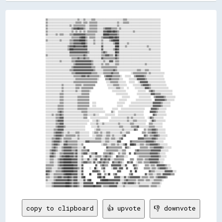
▒▒░░░░░░░░░░░░░░░░░░░░░░░░░░░░░░▒▒░░░░▒▒░░░░░░▒▒▒▒░░░░░░░░░░░░░░░░░░░░░░░░░░░░▒▒▒▒░░░░░░░░░░░░░░░░░░░░░░░░░░░░░░░░░░

▒▒░░░░░░░░░░░░░░░░░░░░░░░░░░░░▒▒▒▒▒▒░░▒▒▒▒░░▒▒▒▒▒▒▒▒░░░░░░░░░░░░░░░░░░░░▒▒░░░░▒▒▒▒▒▒░░░░░░░░░░░░░░░░░░░░░░░░░░░░░░░░

▒▒░░░░░░░░░░░░░░░░░░░░░░▒▒░░▒▒▒▒▒▒▒▒▒▒▒▒░░░░▒▒▒▒▒▒▒▒░░░░░░░░░░░░░░░░░░░░▒▒░░░░░░░░░░░░░░░░░░░░░░░░░░░░░░░░░░░░░░░░░░

▒▒░░░░░░░░░░░░░░░░░░░░░░░░▒▒▓▓▓▓██▓▓▓▓▒▒░░░░▒▒▒▒▒▒▒▒░░░░░░▒▒▓▓▓▓▓▓▒▒▒▒▒▒░░▒▒░░░░░░░░░░░░░░░░░░░░░░░░░░░░░░░░░░░░░░░░

▒▒░░░░░░░░░░░░░░░░░░░░░░░░▒▒░░▒▒░░▒▒░░▒▒░░▒▒▒▒▒▒▒▒▒▒░░░░░░▓▓▓▓████▓▓██▓▓▒▒░░░░░░░░░░░░░░▒▒░░░░░░░░░░░░░░░░░░░░░░░░░░

▒▒░░░░░░░░▒▒░░▒▒▒▒░░░░░░▒▒▒▒▓▓▓▓▓▓▓▓▓▓▓▓▒▒▒▒▒▒▒▒▒▒░░░░░░░░██████▓▓▓▓▓▓▓▓▒▒░░░░░░░░░░░░░░░░░░░░░░░░░░░░░░░░░░░░░░░░░░

░░░░░░░░░░░░░░░░░░░░░░░░░░▒▒▒▒▒▒▒▒▓▓████▒▒░░▒▒▒▒▒▒░░░░░░▒▒▓▓▓▓▓▓████▓▓██▓▓░░░░░░░░░░░░░░░░░░░░░░░░░░░░░░░░░░░░░░░░░░

▒▒░░░░░░░░░░░░▒▒░░░░░░░░▒▒▒▒▓▓▓▓▓▓██████▒▒░░░░░░▒▒░░░░░░▒▒░░░░░░▒▒▓▓██████░░░░░░░░░░░░░░░░░░░░░░░░░░░░░░░░░░░░░░░░░░

░░░░░░░░░░░░░░░░░░░░░░░░▒▒▒▒▓▓▓▓▓▓▓▓████▒▒░░░░░░▒▒░░░░░░▒▒░░░░░░░░░░▒▒████░░░░░░░░▒▒░░░░░░░░░░░░░░░░░░░░░░░░░░░░░░░░

░░░░░░░░░░░░░░░░░░░░░░▒▒▓▓▓▓██▓▓▓▓▓▓▓▓██▓▓░░░░░░░░░░░░░░▓▓░░░░░░░░░░░░████░░░░░░▒▒░░░░░░░░░░░░░░░░░░░░▒▒░░░░░░░░░░░░

░░░░░░░░░░░░░░░░░░░░░░▒▒████▓▓▓▓▓▓▓▓▓▓▓▓▓▓░░░░░░░░░░░░░░▓▓░░░░░░░░░░▒▒██▓▓░░░░░░░░░░░░░░░░░░░░░░░░░░░░░░▒▒░░░░░░░░░░

░░░░░░░░░░░░░░░░░░░░░░░░▓▓▓▓▓▓▓▓▓▓▓▓▓▓▓▓▓▓▒▒░░░░░░░░░░░░▒▒▓▓▒▒░░░░░░░░██▓▓░░░░░░░░░░░░░░░░░░░░░░░░░░░░░░░░░░░░░░░░░░

▒▒░░░░░░░░░░░░░░░░░░░░░░▒▒▒▒▒▒▒▒▒▒▒▒▒▒▓▓▒▒░░░░░░░░░░░░░░▒▒▒▒▓▓▓▓▒▒▒▒░░██▒▒░░░░░░░░░░░░░░░░░░░░░░░░░░░░░░░░░░░░░░░░░░

░░░░░░░░░░░░░░░░░░░░░░░░░░▒▒▒▒▒▒▓▓▒▒▒▒▓▓▒▒▒▒░░░░░░░░░░░░▓▓▒▒▒▒▒▒▒▒▒▒▒▒▓▓▒▒░░░░░░░░░░░░░░░░░░░░░░░░░░░░░░░░░░░░░░░░░░

░░░░░░░░░░░░░░▒▒░░░░░░░░░░▒▒▒▒▓▓▓▓▓▓▓▓▓▓▓▓▓▓▓▓▒▒░░░░░░░░░░▒▒░░░░▓▓▓▓░░▒▒▒▒░░░░░░░░░░░░░░░░░░░░░░░░░░░░░░░░░░░░░░░░░░

░░░░░░░░░░░░░░░░░░░░░░░░░░░░▒▒▓▓▓▓▓▓▓▓▓▓▓▓▓▓▓▓▒▒░░░░░░░░▒▒░░▒▒▒▒░░░░░░▒▒▒▒░░░░░░░░░░░░░░░░░░░░░░░░░░▒▒░░░░░░░░░░░░░░

░░░░░░░░░░░░░░░░░░░░░░░░░░▒▒▓▓▓▓▓▓▓▓▓▓▓▓▓▓▓▓▓▓▒▒▒▒░░░░░░▒▒▒▒▒▒▒▒▒▒▒▒▒▒▒▒░░░░░░░░░░░░░░░░░░░░░░░░░░░░░░░░░░░░░░░░░░░░

░░░░░░░░░░░░░░░░░░░░░░░░▒▒▒▒▓▓▓▓▓▓▓▓▓▓▓▓▓▓▓▓▓▓▓▓▒▒░░░░░░░░▒▒▒▒▒▒▒▒▒▒▓▓▒▒░░░░░░░░░░░░░░░░░░░░▒▒▒▒░░░░▒▒▒▒░░░░░░░░░░░░

░░░░░░░░░░░░░░░░░░░░░░░░░░▒▒▒▒▓▓▓▓▓▓▓▓▓▓▓▓▓▓▓▓▒▒▒▒▒▒░░░░░░▒▒▒▒▒▒▒▒▓▓▒▒▒▒▒▒        ░░▒▒▒▒▒▒▒▒▒▒▒▒▒▒░░▒▒░░░░░░░░░░░░░░

░░░░░░░░░░░░░░░░░░░░░░░░░░░░▒▒▒▒▒▒▒▒▓▓▓▓▒▒▓▓▒▒▒▒▒▒▒▒▒▒░░  ▒▒▓▓▓▓▓▓▒▒▒▒▒▒▒▒░░  ░░░░░░  ▒▒▓▓▓▓▓▓▓▓▒▒░░░░░░░░░░░░░░░░░░

░░░░░░░░░░░░░░░░░░░░░░░░░░░░░░▒▒▒▒▒▒▒▒▒▒▒▒▒▒▒▒▒▒▒▒▒▒░░    ▒▒▒▒▓▓▒▒▒▒▒▒▒▒░░░░    ░░░░░░░░▓▓▓▓▓▓▓▓▒▒░░░░░░░░░░░░░░░░░░

░░░░░░░░░░░░░░░░░░░░░░░░░░░░▒▒▒▒▒▒▒▒▒▒▒▒▒▒▒▒▒▒▒▒▒▒▒▒      ░░░░▒▒▒▒▒▒▒▒░░░░░░░░  ░░░░░░  ░░▓▓▓▓▓▓▓▓░░░░░░░░░░░░░░░░░░

░░░░░░░░░░░░░░░░▒▒░░░░░░░░░░░░▒▒▒▒▒▒░░▒▒▒▒▒▒▒▒▒▒▒▒        ░░░░░░▒▒▒▒▒▒░░░░░░░░    ░░░░░░░░▒▒▓▓▓▓▓▓▒▒░░░░░░░░░░░░░░░░

░░░░░░░░░░░░░░░░▒▒░░░░░░░░░░░░▒▒▒▒░░▒▒▒▒▒▒▒▒▒▒▒▒          ░░░░░░░░▒▒▒▒░░░░  ░░    ░░░░░░░░░░▓▓▓▓▒▒░░░░░░░░░░░░░░░░░░

░░░░░░░░░░░░░░░░▒▒░░░░░░░░░░░░▒▒░░░░▒▒▒▒▒▒▒▒░░              ░░░░░░░░░░░░░░        ░░░░░░░░  ▒▒▓▓▒▒░░░░░░░░░░░░░░░░░░

░░░░░░░░░░░░░░▒▒▒▒░░░░░░░░░░░░░░░░░░▒▒▒▒▒▒▒▒                  ░░░░░░░░░░░░      ░░░░░░░░░░░░░░▓▓▓▓▒▒▒▒▒▒░░░░░░░░░░░░

░░░░░░░░░░░░░░▒▒▒▒░░░░░░░░░░░░░░▒▒▒▒▒▒▒▒▒▒▒▒                      ░░░░░░░░      ░░░░░░░░░░░░  ▒▒▓▓▓▓▓▓▓▓▒▒░░░░░░░░░░

░░░░░░░░░░░░░░▒▒▒▒░░░░░░░░░░░░░░▒▒▒▒▒▒▒▒▒▒▒▒                    ░░░░░░░░      ░░░░░░░░░░░░░░░░  ▓▓▓▓▓▓▓▓▓▓▒▒░░░░░░░░

░░░░░░░░░░░░░░▒▒▒▒░░░░░░░░░░░░░░▒▒▒▒▒▒▒▒▒▒▒▒  ░░░░              ░░░░░░░░    ░░░░░░░░░░░░░░░░░░░░░░▓▓▓▓▓▓▓▓▒▒░░░░░░░░

░░░░░░░░░░░░▒▒▒▒▒▒░░░░░░░░░░░░░░▒▒▒▒▒▒▒▒▒▒▒▒  ░░░░              ░░░░░░    ░░░░░░░░░░░░░░░░░░░░░░░░▓▓▓▓▓▓▓▓▒▒░░░░░░░░

░░░░░░░░░░░░▒▒▒▒▒▒░░░░░░░░░░░░░░▒▒▒▒▒▒▒▒▒▒░░░░░░░░░░░░░░░░      ░░░░░░  ░░░░░░░░░░░░░░░░░░░░░░░░    ▓▓▓▓▓▓▒▒░░░░░░░░

░░░░░░░░░░░░▒▒▓▓▒▒░░░░░░░░░░░░░░░░░░▒▒▒▒▒▒░░░░░░░░░░░░░░░░░░    ▒▒░░  ░░░░░░░░░░░░░░░░░░░░░░░░░░    ▓▓▓▓▓▓▒▒░░░░░░░░

░░░░░░▒▒░░▒▒▒▒▓▓▒▒░░░░░░░░░░░░░░░░░░░░▒▒▒▒░░░░░░▒▒░░░░    ░░░░░░░░░░  ░░░░░░░░░░░░░░░░▒▒░░░░░░░░      ▓▓▒▒░░░░░░░░░░

░░░░░░░░░░▒▒▒▒▓▓▓▓░░░░░░░░░░░░░░░░░░░░▒▒▒▒  ░░░░░░░░░░░░░░░░░░  ░░░░░░░░░░░░░░░░▒▒░░▒▒░░░░░░░░░░░░  ░░▓▓▒▒░░░░░░░░░░

░░░░░░░░░░▒▒▓▓▓▓▓▓░░░░░░░░░░░░░░░░░░░░░░░░░░  ░░░░▒▒░░      ░░░░░░░░░░░░░░░░░░▒▒░░░░▒▒▒▒░░░░░░░░░░  ░░▓▓▒▒░░░░░░░░░░

░░░░░░░░░░▒▒▒▒▓▓▓▓░░░░░░░░░░░░░░░░░░░░░░░░  ░░░░░░▒▒░░░░▒▒░░░░░░░░░░░░░░▒▒░░░░░░░░░░▒▒▒▒░░░░░░░░░░░░  ▒▒▒▒░░░░░░░░░░

░░░░░░░░░░▒▒▓▓▓▓▓▓▒▒░░░░░░░░░░░░░░░░░░░░    ░░░░░░▒▒░░░░░░░░░░░░░░░░░░░░▒▒▒▒░░░░░░░░▒▒▒▒▒▒▓▓░░░░░░░░░░▒▒▒▒▒▒░░░░░░░░

░░░░░░░░▒▒▒▒▓▓▓▓▓▓░░░░░░░░░░░░░░░░░░░░░░      ░░▒▒▒▒░░░░░░░░░░░░░░░░░░░░░░▒▒░░░░░░░░░░▓▓▒▒    ▒▒░░▒▒▒▒▓▓▓▓▒▒░░░░░░░░

░░░░░░░░▒▒▓▓▓▓▓▓▒▒░░░░▒▒░░░░░░▒▒▒▒░░░░░░░░░░  ░░▒▒▒▒░░▒▒░░░░▒▒▒▒░░░░░░░░░░▒▒░░░░▒▒▒▒        ▒▒▒▒░░▒▒▒▒▓▓▓▓▒▒░░░░░░░░

░░░░░░░░▒▒▓▓▓▓▓▓▒▒░░▒▒▒▒▒▒▒▒▒▒░░▒▒░░░░░░░░░░  ░░░░▒▒▒▒▒▒░░░░▒▒▒▒░░▒▒░░░░░░░░▒▒▓▓            ▓▓▒▒░░▒▒▒▒▓▓▓▓▒▒░░░░░░░░

░░░░░░▒▒▒▒▓▓▓▓▒▒░░▒▒▒▒▒▒▒▒░░░░░░▒▒░░░░░░░░░░░░░░░░▒▒▒▒▒▒░░░░▒▒▒▒░░▒▒▒▒░░░░▒▒▓▓          ▓▓▓▓▓▓▒▒▒▒▒▒▒▒▓▓▓▓▒▒░░░░░░░░

░░░░░░▒▒▓▓▓▓▓▓▒▒░░▒▒▓▓▒▒▒▒▒▒▒▒▒▒░░░░░░░░▓▓▓▓▒▒▒▒▒▒▒▒▒▒▒▒░░░░▒▒▒▒░░░░░░░░▓▓▓▓      ▓▓▒▒▒▒▒▒▒▒▒▒▒▒▒▒▓▓▓▓▓▓▓▓▒▒░░░░░░░░

░░░░░░▒▒▓▓▓▓▒▒░░░░▓▓▓▓▒▒▒▒▒▒▒▒▒▒░░░░▒▒            ░░▒▒▒▒░░░░▒▒▒▒░░▒▒░░░░▒▒██  ████▓▓░░░░▒▒▒▒░░▒▒▒▒▓▓▓▓▓▓▓▓▒▒░░░░░░░░

░░░░░░▒▒▓▓▒▒░░░░▒▒▓▓▓▓▓▓▓▓▒▒▒▒▒▒░░░░░░▓▓              ▓▓▒▒▒▒▒▒▒▒▒▒▒▒▒▒  ▓▓▒▒░░      ▒▒▒▒▒▒▒▒░░▒▒▒▒▓▓▓▓▓▓▓▓▒▒░░░░░░░░

░░░░▒▒▓▓▓▓▒▒░░░░▒▒▓▓▓▓▓▓▓▓▒▒▒▒▓▓░░░░▒▒▒▒▒▒▓▓          ░░▒▒▒▒▒▒▒▒▒▒▒▒░░░░▒▒▒▒      ▒▒▓▓▒▒▒▒▒▒▒▒▒▒▒▒▓▓▓▓▓▓▓▓▓▓░░░░░░░░

░░░░▒▒▓▓▒▒░░░░▒▒▒▒▓▓▓▓▓▓▓▓▓▓▒▒▓▓░░░░▒▒▓▓▓▓░░░░▒▒▒▒██    ▒▒▒▒▒▒▓▓▒▒░░  ▒▒░░▒▒▒▒  ▓▓  ▓▓▒▒▒▒▒▒▒▒▒▒▒▒▒▒▓▓▓▓▓▓▓▓▒▒░░░░░░

░░░░▓▓▓▓▒▒░░░░▒▒▓▓▓▓████▓▓▓▓▒▒▓▓░░░░▒▒    ▓▓░░░░▒▒▒▒▒▒░░▒▒▓▓▒▒▒▒░░  ▓▓▒▒▒▒▒▒░░░░      ░░▒▒▒▒▒▒▒▒▒▒▒▒▓▓▓▓▓▓▓▓▒▒░░░░░░

░░░░▒▒▒▒░░░░▒▒▓▓▓▓████████▓▓▓▓▓▓░░░░▒▒░░░░▓▓░░░░▒▒▓▓  ▓▓▒▒▓▓▒▒▓▓░░░░▒▒▒▒▒▒▒▒▒▒    ▒▒▒▒  ▒▒▒▒▒▒░░▒▒▒▒▓▓▓▓▓▓▓▓▓▓░░░░░░

░░░░▒▒▒▒░░░░▒▒▓▓▓▓████████▓▓▓▓▓▓░░░░▒▒▓▓▓▓▒▒▒▒░░▓▓░░▒▒▓▓▒▒▓▓▒▒▒▒  ▓▓▒▒▒▒▓▓▒▒░░  ▓▓▒▒▓▓  ░░▒▒▒▒░░▒▒▒▒▒▒▓▓▓▓▓▓▓▓▒▒░░░░

▒▒▒▒▒▒▒▒░░░░▒▒▓▓▓▓██████████▓▓▓▓░░░░▓▓        ▓▓  ▒▒▓▓▒▒▒▒  ▓▓▓▓▓▓▓▓▓▓░░░░▓▓    ▓▓▒▒░░    ▒▒▒▒░░▒▒▒▒░░▓▓▓▓▓▓▓▓▒▒░░░░

▒▒▒▒▒▒░░░░░░▒▒▒▒▓▓██████████▓▓▓▓▒▒░░▓▓    ░░  ██░░  ▒▒▓▓    ░░▓▓▓▓░░▓▓▓▓  ▓▓    ▓▓▒▒    ▒▒▒▒▒▒░░▒▒▒▒░░▒▒▓▓▓▓▓▓▒▒░░░░

▓▓▓▓▒▒░░░░▒▒▒▒▒▒▓▓██████████▓▓▓▓░░░░▓▓      ▓▓▓▓▓▓▒▒  ▒▒        ▓▓▓▓      ▓▓  ██        ▓▓▒▒▒▒░░░░░░░░░░▓▓▓▓▓▓▓▓░░░░

▓▓▒▒░░░░▒▒▒▒▒▒▒▒▒▒▓▓██████▓▓▓▓▓▓░░░░▓▓    ██    ▓▓▓▓  ▒▒░░██  ▒▒▓▓        ▒▒▓▓        ▓▓░░▒▒▒▒░░░░▒▒▒▒░░▓▓▓▓▓▓▓▓▒▒▒▒

▒▒▒▒░░░░▒▒▒▒▓▓▓▓▒▒▓▓▓▓██▓▓▒▒▓▓▓▓░░░░▓▓██        ▓▓██▒▒██      ▓▓▓▓▓▓░░░░▓▓░░▒▒▓▓▓▓▓▓▓▓▓▓░░▒▒▒▒▒▒░░▒▒▒▒░░▒▒▓▓▓▓▓▓▓▓▒▒

▒▒░░░░░░▒▒▓▓▓▓▓▓▓▓▓▓▓▓██▓▓▒▒▓▓▓▓░░░░░░▓▓░░▓▓██      ▓▓██████▓▓▓▓▓▓▓▓▓▓▓▓░░░░▒▒▓▓▒▒▒▒▒▒▒▒░░▒▒▒▒▒▒░░▒▒▒▒░░░░▒▒▒▒▒▒▒▒░░

░░░░░░▒▒▓▓▓▓▓▓▓▓▓▓▓▓████▓▓▒▒▓▓▓▓▒▒░░░░▓▓▓▓▓▓▓▓▓▓  ██▓▓▓▓▓▓▓▓▓▓▓▓▓▓▓▓▒▒▓▓░░░░▒▒▓▓▒▒▓▓▓▓▓▓▒▒░░▒▒░░░░░░░░░░░░▒▒▒▒▒▒▒▒░░

copy to clipboard
👍 upvote
👎 downvote