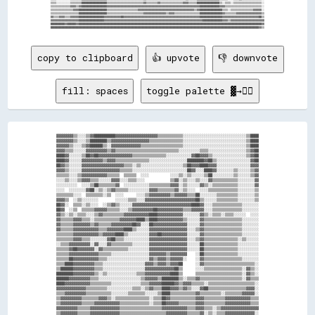
copy to clipboard
👍 upvote
👎 downvote
fill: spaces
toggle palette ▓→✊🏽
▓▓▓▓▓▓▓▓▒▒░░░░▒▒▓▓██████████▓▓▓▓▓▓▓▓▓▓▓▓▓▓▓▓▓▓▓▓▒▒▒▒▒▒▒▒▒▒▒▒░░░░░░░░░░░░░░░░░░░░░░░░░░░░░░▒▒████

▓▓▓▓▓▓▓▓▒▒░░░░▒▒████████▒▒▓▓▓▓▓▓▓▓▓▓▓▓▓▓▓▓▓▓▒▒▒▒▒▒▒▒▒▒▒▒▒▒▒▒░░░░░░░░░░░░░░░░░░░░░░░░░░░░░░▒▒████

▓▓▓▓▓▓▒▒░░░░▒▒▓▓██████▒▒░░▓▓▓▓▓▓▓▓▓▓▓▓▓▓▒▒▒▒▒▒▒▒▒▒▒▒▒▒▒▒▒▒▒▒░░░░░░░░░░░░░░░░░░░░░░░░░░░░░░▒▒████

▓▓▓▓▒▒▒▒░░░░░░▓▓▓▓▓▓▓▓▓▓▒▒▓▓▒▒▒▒▒▒▒▒▒▒▒▒▒▒▒▒▒▒▒▒▒▒▒▒▒▒▒▒▒▒░░░░░░░░░░▒▒▒▒░░░░░░░░░░░░░░░░░░▒▒▓▓██

████▓▓░░░░░░▒▒██▓▓██▓▓▓▓▓▓▓▓▓▓▓▓▓▓▓▓▒▒▒▒▒▒▒▒▒▒▒▒▒▒▒▒░░░░░░░░░░░░▓▓██▓▓▓▓▒▒░░░░░░░░░░░░░░░░▒▒▓▓██

████▓▓░░░░░░▓▓▓▓▓▓▓▓▓▓▒▒▓▓▓▓▒▒▒▒▒▒▒▒▒▒▒▒▒▒▒▒░░░░░░░░░░░░░░░░░░████████▓▓██▒▒░░░░░░░░░░░░░░░░▓▓██

██▓▓▒▒░░░░░░▓▓▓▓▓▓▓▓▓▓▓▓▓▓▓▓▓▓▓▓▒▒▒▒░░▒▒░░░░░░░░░░░░░░░░░░░░▒▒██▓▓▓▓████▓▓▓▓░░░░░░░░░░░░░░░░▓▓▓▓

▓▓▓▓▒▒░░░░░░▓▓▓▓▓▓▓▓▓▓▓▓▓▓▓▓▓▓▒▒▒▒▒▒░░░░░░░░░░░░░░░░░░░░░░░░░░██▓▓░░░░████▓▓░░░░░░░░▒▒░░░░░░▒▒▓▓

▒▒▒▒▒▒░░░░▒▒▓▓▓▓▓▓▓▓▓▓▓▓▒▒▒▒▒▒  ▒▒▒▒▒▒  ░░░░          ░░░░▒▒░░▒▒░░░░░░▒▒██░░░░░░░░░░▒▒░░░░░░▒▒▓▓

░░░░▒▒░░░░▒▒▓▓▓▓▒▒▒▒░░░░░░▓▓▓▓░░░░▒▒▒▒░░░░            ▒▒▓▓░░▒▒░░░░▒▒░░░░▓▓▒▒▒▒▒▒▒▒▒▒▒▒░░░░░░░░▓▓

░░░░░░░░░░  ░░░░▒▒██▒▒▒▒▒▒▒▒▓▓  ░░░░░░░░░░░░▒▒▒▒▒▒▒▒▒▒▓▓▓▓░░▒▒░░░░░░▓▓▒▒░░▒▒▒▒▒▒▒▒▒▒▒▒░░░░░░░░▓▓

░░░░  ░░░░░░░░▓▓██░░▒▒░░▒▒▓▓▒▒▒▒▒▒░░░░░░░░░░▓▓▓▓▒▒▒▒▒▒▒▒▓▓░░▒▒░░░░  ░░░░▒▒▒▒▒▒▒▒▒▒▒▒▒▒░░░░░░░░▒▒

▒▒▒▒▒▒▒▒░░░░  ▒▒▒▒▒▒▒▒░░▒▒  ░░░░      ░░░░▒▒▓▓▓▓▓▓▓▓▓▓▒▒▓▓▓▓▓▓▒▒▒▒██░░░░░░░░▒▒▒▒▒▒▒▒▒▒░░░░░░░░▒▒

▓▓▓▓▒▒  ░░▒▒░░░░░░░░        ░░░░░░▒▒▒▒░░░░▓▓▓▓▓▓▓▓▓▓▓▓▓▓▓▓▓▓▓▓▓▓▓▓██▒▒░░░░░░▒▒▒▒▒▒▒▒▒▒░░░░░░░░▒▒

██▓▓░░  ▒▒▒▒░░▒▒░░░░  ░░▒▒▓▓▒▒░░░░░░▓▓▓▓▓▓▓▓▓▓▓▓▓▓▓▓▓▓▓▓▓▓▓▓▓▓▓▓████▓▓░░░░▒▒▒▒▒▒▒▒▒▒▒▒▒▒░░░░░░░░

██▓▓  ░░▒▒  ▒▒▒▒▒▒▓▓▓▓▓▓▒▒▒▒▒▒░░░░▒▒▓▓▓▓▓▓▓▓▓▓██▓▓▓▓▓▓▓▓▓▓▓▓▒▒▒▒▓▓▓▓▓▓░░░░▒▒▒▒▒▒▒▒▒▒▒▒▒▒░░░░░░░░

▓▓▒▒░░▒▒░░▒▒▒▒░░░░▒▒▓▓▒▒▒▒▒▒▒▒▒▒▓▓▓▓▓▓▓▓▓▓▓▓████▓▓▓▓▓▓▓▓▓▓▓▓░░░░░░░░▓▓▒▒░░▒▒▒▒░░▒▒▒▒░░░░░░  ░░░░

▓▓▒▒▒▒▒▒▓▓▓▓▒▒▒▒░░▒▒▒▒▒▒▒▒▒▒▒▒▓▓▓▓▓▓▓▓████▒▒████▓▓▓▓▓▓▓▓▓▓▓▓▒▒░░░░░░▓▓▒▒▒▒▒▒▒▒▒▒▒▒▒▒▒▒▒▒░░░░░░░░

▓▓▒▒▒▒▒▒▓▓▓▓▓▓▓▓▒▒▓▓▒▒▒▒▒▒▓▓▓▓▓▓▓▓▓▓██▓▓░░░░██▓▓▓▓▓▓▓▓▓▓▓▓▓▓▓▓░░░░░░▓▓▒▒▒▒▒▒▒▒▒▒▒▒▒▒▒▒▒▒░░░░░░░░

▓▓▒▒▒▒▒▒▓▓▓▓▓▓▓▓▓▓▓▓▒▒▒▒▓▓▓▓▓▓▓▓████▒▒░░░░░░▓▓▓▓▓▓▓▓▓▓▓▓▓▓▓▓▓▓░░░░▒▒▓▓▒▒▒▒▒▒▒▒▒▒▒▒▒▒▒▒▒▒░░░░░░░░

▒▒▒▒▒▒▒▒▓▓▓▓▓▓▓▓▓▓▓▓▒▒▓▓▓▓▓▓████▒▒░░░░░░░░░░▓▓▓▓██▓▓▓▓▓▓▓▓▓▓▓▓░░░░░░▓▓▒▒▒▒▒▒▒▒▒▒▒▒▒▒▒▒▒▒░░░░░░░░

▒▒▒▒▒▒▒▒▓▓▓▓▒▒▒▒░░░░░░░░▓▓██▒▒▒▒░░░░░░░░░░░░▓▓▓▓▓▓▓▓▓▓▓▓▓▓▓▓▓▓░░░░▒▒▓▓▒▒▒▒▒▒▒▒▒▒▒▒▒▒▒▒░░▒▒░░░░░░

░░▒▒▒▒▓▓▓▓▓▓▓▓▓▓░░▓▓░░░░▓▓▒▒▒▒▒▒▒▒▒▒░░░░░░░░▓▓▓▓▓▓▓▓▓▓▓▓▓▓▓▓▓▓░░░░░░██▒▒▒▒▒▒▒▒▒▒▒▒▒▒▒▒░░░░░░░░░░

▒▒▒▒▒▒▓▓██▓▓▓▓▓▓▓▓░░▓▓▒▒▒▒▒▒▒▒▒▒▒▒░░░░░░░░░░▓▓▓▓▓▓▓▓▓▓▓▓▓▓▓▓▓▓░░░░░░██▒▒▒▒▒▒▒▒▒▒▒▒▒▒▒▒░░░░░░░░░░

▒▒▒▒▒▒▓▓▓▓▓▓▓▓▓▓▓▓▓▓▒▒▒▒▒▒░░░░░░░░░░░░░░░░░░▓▓▓▓▓▓▓▓▒▒▓▓▓▓▓▓▓▓    ░░██▒▒▒▒▒▒▒▒▒▒▒▒▒▒▒▒░░░░░░░░░░

▒▒▒▒▒▒██▓▓▓▓▓▓▓▓▓▓▓▓▒▒▒▒░░░░░░░░░░░░░░░░░░░░▓▓▒▒▓▓▓▓▒▒▓▓▓▓▓▓░░    ░░▓▓▒▒▒▒▒▒▒▒▒▒▒▒▒▒▒▒▒▒░░░░░░░░

▒▒▒▒████▓▓▓▓▓▓▓▓▓▓▒▒▒▒░░░░░░░░░░░░░░░░░░░░▓▓▓▓▒▒▓▓▓▓▒▒▓▓▓▓██      ░░▓▓▒▒▒▒▒▒▒▒▒▒▒▒▒▒▒▒▒▒▒▒▒▒▒▒░░

▒▒██████▓▓▓▓▓▓▓▓▓▓▒▒▒▒░░░░░░░░░░░░░░░░░░░░▓▓▓▓▓▓▓▓▓▓▓▓▓▓██▒▒      ░░░░▒▒▒▒▒▒▒▒▒▒▒▒▒▒▒▒▒▒░░▓▓▒▒░░

████████▓▓▓▓▓▓▓▓▓▓▒▒░░▒▒░░░░░░░░░░░░░░▒▒▒▒▓▓▓▓▓▓▓▓▓▓▓▓████▒▒      ▒▒▒▒▒▒▒▒▒▒▒▒▒▒▒▒▒▒▒▒▒▒░░▓▓▒▒░░

██████▓▓▓▓▓▓▓▓▓▓▒▒▒▒░░░░░░░░░░░░░░░░░░░░▒▒▓▓▓▓▓▓▒▒████████▒▒░░▒▒▒▒▓▓▒▒▒▒▒▒▒▒▒▒▒▒▒▒▒▒▒▒▒▒░░▓▓▒▒▒▒

████▓▓▓▓▓▓▓▓▓▓▓▓▒▒▒▒▒▒▒▒▒▒░░░░░░░░░░░░░░▒▒▒▒▓▓▓▓▓▓██████▓▓▒▒▓▓▓▓▒▒▒▒▒▒░░▒▒▒▒▒▒▒▒▒▒▒▒▒▒▒▒▒▒▒▒▒▒░░

▓▓▓▓▓▓▓▓▓▓▓▓▓▓▒▒▒▒▒▒▒▒▒▒░░░░░░░░░░░░▒▒▒▒░░▒▒▓▓▒▒▒▒████▓▓▓▓▒▒▓▓▒▒░░░░▓▓██▒▒▒▒▒▒▒▒▒▒▒▒▒▒▒▒▒▒▓▓▓▓░░

▒▒▒▒▓▓▓▓▓▓▓▓▓▓▒▒▒▒▒▒▒▒▒▒▒▒░░░░░░░░▒▒▒▒▒▒▒▒░░░░░░▒▒████▒▒▒▒▒▒▒▒▒▒▒▒▓▓▒▒▒▒▒▒▒▒▒▒░░▒▒▒▒▒▒▒▒▓▓▓▓▓▓░░

▒▒▓▓▓▓▓▓▓▓▓▓▒▒▒▒▒▒▒▒▓▓▓▓▒▒░░▒▒▒▒▒▒▒▒▒▒▒▒▒▒▒▒░░▒▒▒▒██▓▓▒▒▒▒▒▒▒▒▒▒▒▒▓▓▓▓▒▒▒▒▒▒▒▒▒▒▓▓▓▓▓▓▓▓▓▓▓▓▒▒▒▒

▒▒▓▓▓▓▓▓▓▓▓▓▒▒▒▒▒▒▓▓▓▓▓▓▓▓▓▓▓▓▒▒▒▒▒▒▒▒▒▒▒▒▒▒░░▒▒▒▒██▓▓▓▓▓▓▒▒▒▒▒▒▒▒▓▓▓▓▒▒▒▒▒▒▒▒▒▒▓▓▓▓▓▓▓▓▓▓▓▓▒▒▒▒

▓▓▓▓▓▓▓▓▓▓▒▒▒▒▒▒▓▓▓▓▓▓▓▓▓▓▓▓▓▓▒▒▒▒▒▒▒▒▒▒▒▒▒▒▒▒▒▒▒▒▓▓▓▓▓▓▓▓▓▓▓▓▒▒▒▒▓▓▓▓▒▒▒▒░░▒▒▓▓▓▓▓▓▓▓▓▓▓▓▓▓▓▓▓▓

▒▒▓▓▓▓▓▓▓▓▒▒▒▒▒▒▓▓▓▓▓▓▓▓▓▓▓▓▓▓▒▒▒▒▒▒▒▒▒▒▒▒▒▒▒▒▒▒▒▒▒▒▓▓▓▓▓▓▓▓▓▓▒▒▒▒▒▒▓▓░░▒▒░░▒▒▒▒▓▓▓▓▓▓▓▓▓▓▓▓▓▓░░
