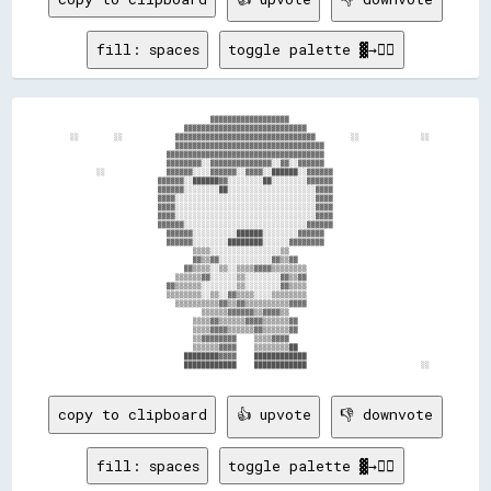
fill: spaces
toggle palette ▓→✊🏽
                                    ▓▓▓▓▓▓▓▓▓▓▓▓▓▓▓▓▓▓                                  

                              ▓▓▓▓▓▓▓▓▓▓▓▓▓▓▓▓▓▓▓▓▓▓▓▓▓▓▓▓                              

    ░░        ░░            ▓▓▓▓▓▓▓▓▓▓▓▓▓▓▓▓▓▓▓▓▓▓▓▓▓▓▓▓▓▓▓▓        ░░              ░░  

                            ▓▓▓▓▓▓▓▓▓▓▓▓▓▓▓▓▓▓▓▓▓▓▓▓▓▓▓▓▓▓▓▓▓▓                          

                          ▓▓▓▓▓▓▓▓▓▓▓▓▓▓▓▓▓▓▓▓▓▓▓▓▓▓▓▓▓▓▓▓▓▓▓▓                          

                          ▓▓▓▓▓▓▓▓░░▓▓▓▓▓▓▓▓▓▓▓▓▓▓░░▓▓░░▓▓▓▓▓▓                          

          ░░              ▓▓▓▓▓▓░░░░▓▓▓▓▓▓░░▓▓▓▓░░██████░░▓▓▓▓▓▓                        

                        ▓▓▓▓▓▓░░██████▓▓░░░░░░░░██░░░░░░░░▓▓▓▓▓▓                        

                        ▓▓▓▓▓▓░░░░░░░░██░░░░░░░░░░░░░░░░░░░░▓▓▓▓                        

                        ▓▓▓▓░░░░░░░░░░░░░░░░░░░░░░░░░░░░░░░░▓▓▓▓                        

                        ▓▓▓▓░░░░░░░░░░░░░░░░░░░░░░░░░░░░░░░░▓▓▓▓                        

                        ▓▓▓▓░░░░░░░░░░░░░░░░░░░░░░░░░░░░░░░░▓▓▓▓                        

                        ▓▓▓▓▓▓░░░░░░░░░░░░░░░░░░░░░░░░░░░░▓▓▓▓▓▓                        

                          ▓▓▓▓▓▓░░░░░░░░░░██████░░░░░░░░▓▓▓▓▓▓                          

                          ▓▓▓▓▓▓░░░░░░░░████████░░░░░░▓▓▓▓▓▓▓▓                          

                                ▒▒▒▒░░░░░░░░░░░░░░░░▒▒                                  

                                ▓▓▒▒▓▓░░░░░░░░░░░░▓▓▒▒▓▓                                

                              ▓▓▒▒▒▒░░▒▒░░▒▒▒▒▓▓▓▓▒▒▒▒▒▒▒▒                              

                            ▒▒▒▒▒▒▓▓░░░░░░▒▒░░░░░░░░▓▓▒▒▓▓                              

                          ▓▓▒▒▒▒▒▒░░░░░░░░▒▒░░░░░░░░▓▓▒▒▒▒                              

                          ▒▒▒▒▒▒▒▒░░▒▒░░▓▓▒▒▒▒░░░░▒▒▒▒▒▒▒▒                              

                            ▒▒▒▒▒▒▒▒▒▒▓▓▒▒▓▓▒▒▒▒▒▒▒▒▒▒▓▓▓▓                              

                                  ▒▒▒▒▒▒▓▓▓▓▓▓▒▒▓▓▓▓▒▒                                  

                                ▒▒▒▒▓▓▒▒▒▒▒▒▓▓▓▓▒▒▒▒▒▒▓▓                                

                                ▒▒▒▒▓▓▓▓▒▒▒▒▒▒▓▓▒▒▒▒▒▒▓▓                                

                                ▒▒▓▓▓▓▓▓▓▓    ▒▒▒▒▓▓▓▓                                  

                                ▒▒▒▒▒▒▓▓▓▓    ▒▒▒▒▒▒▒▒██                                

                              ████████▓▓▓▓    ████████████                              

copy to clipboard
👍 upvote
👎 downvote
fill: spaces
toggle palette ▓→✊🏽