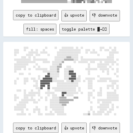
▒▒▒▒▒▒▒▒▒▒▒▒▒▒▒▒▒▒▒▒▒▒▒▒▒▒▒▒▒▒▒▒▒▒▒▒▒▒▒▒▒▒▒▒▒▒▒▒▒▒▒▒    ▒▒▓▓▒▒▓▓▓▓▓▓▓▓▒▒░░▒▒▒▒▒▒▓▓░░▒▒▒▒  ░░▒▒▒▒▒▒▒▒▒▒

copy to clipboard
👍 upvote
👎 downvote
fill: spaces
toggle palette ▓→✊🏽
        ░░░░              ░░      ░░    ░░░░░░░░░░  ░░  ░░              ░░░░    ░░  ░░  

░░░░    ░░    ░░  ░░    ░░            ░░░░░░░░░░░░░░░░░░    ░░░░  ░░    ░░  ░░░░  ░░░░  

░░░░        ░░░░░░░░  ░░░░░░        ░░░░░░░░░░░░░░░░░░░░    ░░  ░░░░░░          ░░░░░░░░

░░        ░░░░░░  ░░░░      ░░      ░░░░░░░░░░░░░░░░░░                ░░        ░░░░    

      ░░░░  ░░  ░░                ░░░░░░░░░░▒▒▒▒░░░░░░  ░░                    ░░░░░░    

░░░░░░░░░░░░░░  ░░░░░░░░░░░░      ░░░░░░░░▒▒▒▒▒▒▒▒░░░░  ░░░░░░░░░░░░░░░░░░░░░░░░░░░░  ░░

  ░░░░░░░░░░░░░░░░      ░░░░░░  ░░░░░░░░▒▒        ░░  ░░░░░░░░  ░░░░    ░░  ░░░░░░░░░░  

░░░░░░░░░░░░      ░░            ░░░░░░▒▒                      ░░      ░░░░░░░░░░  ░░  ░░

░░░░░░░░░░      ░░  ░░        ░░░░░░▒▒▒▒    ░░░░              ░░      ░░░░░░░░  ░░      

░░░░░░  ░░  ░░    ░░░░░░░░░░  ░░░░░░▒▒    ░░░░░░░░          ░░░░░░░░░░  ░░░░░░░░  ░░  ░░

░░                      ░░░░░░░░░░░░▒▒    ░░░░████            ░░          ░░  ░░      ░░

    ░░░░    ░░              ██░░░░░░░░    ░░░░██████          ░░              ░░    ░░  

                    ░░    ████░░░░░░░░    ░░░░░░████  ░░              ░░              ░░

  ░░    ░░░░  ░░░░  ░░  ████████░░░░      ░░░░██████░░░░    ░░░░░░░░    ░░░░░░░░░░      

░░      ░░░░    ░░░░  ██████████░░░░░░░░░░  ░░░░██░░░░░░  ░░  ░░░░    ░░░░░░░░  ░░░░░░░░

░░      ░░        ░░  ████████      ░░░░░░░░░░░░░░░░░░        ░░░░                ░░░░  

                ░░░░  ████  ██      ░░░░░░░░░░░░░░░░░░        ░░░░            ░░░░░░  ░░

                  ░░░░██    ██  ░░░░░░░░░░░░░░░░░░░░  ░░      ░░░░      ░░    ░░  ░░  ░░

  ░░░░  ░░    ░░    ░░      ░░    ░░░░░░░░░░░░░░░░░░  ░░          ░░    ░░          ░░  

        ░░  ░░░░░░░░░░    ░░░░░░░░      ████░░░░░░░░░░  ░░    ░░░░    ░░░░    ░░░░░░░░  

░░      ░░░░░░░░░░  ░░      ░░  ░░░░    ██  ░░░░░░            ░░░░    ░░░░    ░░░░░░░░░░

░░░░    ░░░░  ░░      ░░  ░░    ░░░░░░▒▒▒▒▒▒      ▒▒▒▒        ░░  ░░          ░░░░░░░░░░

░░    ░░░░░░░░░░░░  ░░    ░░  ░░░░░░░░▒▒▒▒▒▒▒▒▒▒▒▒            ░░      ░░░░░░░░░░░░░░░░░░

    ░░░░░░░░    ░░░░          ░░░░░░░░▒▒▒▒▒▒▒▒                  ░░    ░░  ░░░░░░░░      

  ░░░░░░░░                    ░░░░░░░░░░▒▒▒▒                            ░░░░░░░░  ░░    

░░░░░░░░░░        ░░      ░░  ░░░░░░░░░░░░                      ░░    ░░░░░░░░░░  ░░  ░░

░░░░░░░░  ░░    ░░░░░░    ░░    ░░░░░░░░░░                      ░░      ░░░░░░  ░░░░    

      ░░        ░░  ░░        ░░  ░░░░░░░░                    ░░  ░░  ░░░░░░  ░░░░      

copy to clipboard
👍 upvote
👎 downvote