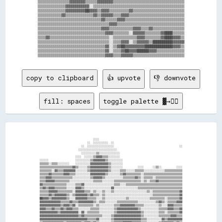
▒▒▒▒▒▒▒▒▒▒▒▒▒▒▒▒▓▓▓▓▓▓▓▓▒▒▒▒▒▒▓▓▓▓▓▓▓▓▒▒▒▒▒▒▒▒▒▒▒▒▒▒▒▒▒▒▒▒▒▒▒▒▒▒▒▒▒▒▒▒▒▒▒▒

▒▒▒▒▒▒▒▒▒▒▒▒▒▒▓▓▓▓▓▓▓▓▓▓▓▓░░▒▒▒▒▒▒▒▒▒▒▒▒▒▒▒▒▒▒▒▒▒▒▒▒▒▒▒▒▒▒▒▒▒▒▒▒▒▒▒▒▒▒▒▒▒▒

▒▒▒▒▒▒▒▒▒▒▒▒▒▒▓▓▓▓▓▓▓▓▓▓██▓▓▓▓▒▒▓▓▓▓▒▒▒▒▒▒▒▒▒▒▓▓▒▒▒▒▒▒▒▒▒▒▒▒▒▒▒▒▒▒▒▒▒▒▒▒▒▒

▒▒▒▒▒▒▒▒▒▒▒▒▓▓▒▒▒▒▒▒▒▒▒▒▒▒▒▒▓▓▒▒▓▓▓▓▓▓▒▒▒▒▓▓▓▓▒▒▒▒▒▒▒▒▒▒▒▒▒▒▒▒▒▒▒▒▒▒▒▒▒▒▒▒

▒▒▒▒▒▒▒▒▒▒▒▒▒▒▒▒▒▒▒▒▒▒▒▒▒▒▒▒▒▒▒▒▓▓▒▒▒▒▒▒▓▓▓▓▒▒▒▒▒▒▒▒▒▒▒▒▒▒▒▒▒▒▒▒▒▒▒▒▒▒▒▒▒▒

▒▒▒▒▒▒▒▒▒▒▒▒▒▒▒▒▒▒▒▒▒▒▒▒▒▒▒▒▒▒▒▒▒▒▒▒▓▓▓▓▒▒▒▒▒▒▒▒▒▒▒▒▒▒▒▒▒▒▒▒▒▒▒▒▒▒▒▒▒▒▒▒▒▒

▒▒▒▒▒▒▒▒▒▒▒▒▒▒▒▒▒▒▒▒▒▒▒▒▒▒▒▒▒▒▒▒▓▓▓▓▒▒▒▒▒▒▒▒▒▒▒▒▓▓▓▓▒▒▒▒▓▓▒▒▒▒▒▒▒▒▒▒▒▒▒▒▒▒

▒▒▒▒▒▒▒▒▒▒▒▒▒▒▒▒▒▒▒▒▒▒▒▒▒▒▒▒▒▒▒▒▒▒▓▓▓▓▒▒▒▒▒▒▒▒░░▓▓▓▓▓▓▒▒▒▒▒▒▒▒▓▓████▒▒▒▒▒▒

▒▒▒▒▓▓▒▒▒▒▒▒▒▒▒▒▒▒▒▒▒▒▒▒▒▒▒▒▒▒▒▒▒▒▒▒░░▒▒▒▒▒▒▒▒▒▒▒▒▓▓▓▓▒▒▒▒▒▒▒▒▓▓████▓▓▓▓▒▒

▒▒▒▒▒▒▒▒▒▒▒▒▒▒▒▒▒▒▒▒▒▒▒▒▒▒▒▒▒▒▒▒▒▒▒▒░░▒▒▒▒▓▓▓▓░░▒▒▓▓▓▓▓▓▒▒██████████▓▓▓▓▓▓

▒▒▒▒▒▒▒▒▒▒▒▒▒▒▒▒▒▒▒▒▒▒▒▒▒▒▒▒▒▒▒▒▒▒▓▓░░▒▒▓▓██▓▓▓▓▓▓▓▓▓▓██████████████▓▓▓▓▒▒

▒▒▒▒▒▒▒▒▒▒▒▒▒▒▒▒▒▒▒▒▒▒▒▒▒▒▒▒▒▒▒▒▒▒▓▓░░▒▒▒▒▓▓██▓▓▓▓██████▓▓▓▓▒▒▒▒▒▒▒▒▒▒▒▒▒▒

copy to clipboard
👍 upvote
👎 downvote
fill: spaces
toggle palette ▓→✊🏽
                                    ░░░░                                                        

                                ░░  ░░░░░░░░░░  ░░                                              

                            ░░  ░░░░░░░░░░░░░░░░░░                                            ░░

                          ░░░░░░░░░░░░░░░░░░░░░░░░░░                                            

                            ░░░░░░░░░░▒▒░░░░░░░░░░░░░░                                          

                        ░░░░  ░░░░░░▒▒▓▓▓▓▒▒▒▒░░░░░░░░                                          

░░░░░░                  ░░░░░░░░░░▒▒▓▓▓▓▓▓▓▓▒▒░░░░░░░░░░                                        

▒▒▒▒▒▒░░▒▒▒▒░░░░░░░░    ░░░░░░░░░░▓▓▓▓▓▓▓▓▓▓▓▓▒▒░░░░░░░░                                        

▒▒▒▒▒▒▒▒▒▒▒▒▒▒▒▒▒▒▒▒▒▒▓▓▒▒░░░░░░▒▒▓▓▓▓▓▓▓▓▓▓▓▓▒▒░░░░░░░░          ░░░░      ░░▒▒░░          ░░░░

▒▒▒▒▒▒▒▒░░▓▓▒▒▒▒▓▓▓▓▓▓▓▓░░░░░░░░▒▒▓▓▓▓▓▓▓▓▓▓▓▓▒▒░░░░░░▒▒▒▒░░░░░░▒▒▒▒▒▒░░░░░░░░░░░░░░▒▒▒▒▒▒▒▒▒▒▒▒

▒▒▒▒▒▒▓▓▒▒▒▒▒▒▒▒▓▓▓▓▒▒▒▒░░░░░░░░░░▓▓▓▓▓▓▓▓▓▓▒▒░░░░░░░░▒▒▓▓▒▒▒▒▒▒▒▒▒▒░░▒▒▒▒▒▒▒▒▒▒▒▒▒▒▒▒▒▒▒▒▒▒▒▒▒▒

▒▒▒▒▓▓▓▓▒▒▒▒▒▒▒▒▒▒▒▒▒▒░░░░░░░░░░░░▒▒▓▓▓▓▓▓▒▒░░░░░░░░░░░░▒▒▒▒▒▒▒▒▓▓▒▒░░▒▒▒▒▒▒░░▒▒▒▒▒▒▒▒▒▒▒▒▒▒▒▒▒▒

▒▒▒▒▓▓▓▓▓▓▒▒▒▒▒▒▒▒▒▒░░░░░░░░░░░░░░░░▒▒▒▒▒▒░░░░░░░░▒▒▒▒▒▒▒▒▒▒▒▒▒▒▒▒▒▒░░▒▒░░▒▒▒▒▓▓▒▒▒▒▒▒▒▒▒▒▒▒▒▒▒▒

▓▓▒▒▒▒▒▒▒▒▒▒▒▒▒▒▒▒░░░░░░▒▒▒▒▓▓░░░░░░░░░░░░░░░░░░░░▒▒▒▒░░░░▒▒▒▒▒▒▒▒▒▒▒▒▒▒▒▒▒▒▒▒▒▒▒▒▒▒▒▒▒▒▒▒▒▒▒▒▒▒

▒▒▓▓▒▒▓▓▓▓▒▒▒▒▒▒▒▒░░░░░░▓▓▓▓▒▒░░░░░░░░░░░░░░░░░░▓▓░░░░░░░░░░░░░░░░▒▒▒▒▒▒▒▒▒▒▒▒▒▒▒▒▒▒▒▒▒▒▒▒▒▒▒▒▒▒

▒▒▒▒▒▒▓▓▓▓▓▓▒▒▒▒▒▒▒▒▒▒░░▓▓▓▓▓▓▒▒▒▒░░▒▒░░░░▒▒░░░░▒▒░░░░░░░░░░░░░░░░░░░░░░▒▒░░▒▒▒▒▒▒▒▒▒▒▒▒▒▒▒▒▒▒▓▓

▒▒▒▒▒▒▓▓▒▒▓▓▓▓▓▓▓▓▒▒░░▒▒▓▓▓▓▓▓▓▓▒▒▓▓▒▒▒▒░░▒▒░░░░░░░░░░░░░░░░░░░░░░░░░░░░░░░░▒▒▒▒▒▒▒▒▒▒▒▒▒▒▒▒▒▒▓▓

██▓▓▓▓▒▒▓▓▓▓▓▓▓▓▓▓▒▒░░░░▓▓▓▓▓▓▓▓▒▒▒▒▒▒░░░░▒▒░░░░░░░░░░░░░░▒▒░░░░░░░░░░░░░░▒▒▒▒▒▒▒▒▒▒░░▒▒▒▒▒▒▒▒▓▓

▓▓▓▓▓▓▓▓▓▓▓▓▓▓▒▒▒▒▒▒▓▓▒▒▒▒▓▓▓▓▓▓▓▓▓▓▒▒░░▒▒▒▒░░░░░░░░▒▒▒▒▒▒▒▒▒▒▒▒▒▒░░░░░░░░░░░░▒▒▓▓▒▒░░▒▒▒▒▒▒▓▓▓▓

▓▓▓▓▓▓▓▓▓▓▓▓▓▓▒▒▓▓▓▓▒▒▓▓░░▒▒▒▒▒▒▒▒▒▒░░▒▒░░░░░░░░░░▒▒▒▒▓▓▓▓▓▓▓▓▓▓▒▒▒▒▒▒░░░░░░░░░░▒▒░░░░▓▓▓▓▒▒▒▒▒▒

▓▓▓▓▒▒▒▒▓▓▒▒▒▒▓▓▒▒▓▓▓▓▒▒▒▒░░░░░░░░▒▒▒▒▒▒░░░░░░░░░░▒▒▓▓▓▓▓▓▓▓▓▓▓▓▓▓▒▒░░░░░░░░░░░░▒▒▒▒▒▒▓▓▓▓▒▒▒▒▓▓

▓▓▓▓▓▓▓▓▓▓▓▓▒▒▓▓▓▓▓▓▓▓▓▓▓▓░░▓▓░░▒▒▒▒▒▒▒▒░░░░░░░░░░▒▒▓▓▓▓▓▓▓▓▓▓▓▓▓▓▓▓▒▒░░░░░░░░░░▒▒▒▒░░▒▒▒▒▒▒▒▒▓▓

▓▓▓▓▓▓▓▓▓▓▓▓▓▓▓▓▓▓▓▓▓▓▓▓▓▓▒▒▓▓▒▒▒▒▒▒▒▒▒▒▒▒░░░░░░▒▒▓▓▓▓▓▓▓▓▓▓▓▓▓▓▓▓▓▓▒▒░░░░░░░░░░▒▒▒▒▒▒▒▒▓▓▓▓▒▒▒▒

▓▓▓▓▓▓▓▓▓▓▓▓▓▓▓▓▓▓▓▓▓▓▓▓▓▓▓▓▓▓▓▓▒▒▒▒▒▒▓▓░░░░░░░░▒▒▓▓▓▓▓▓▓▓▓▓▓▓▓▓▓▓▓▓▒▒▒▒░░░░░░░░░░▓▓▒▒▓▓▓▓▓▓▓▓▓▓
