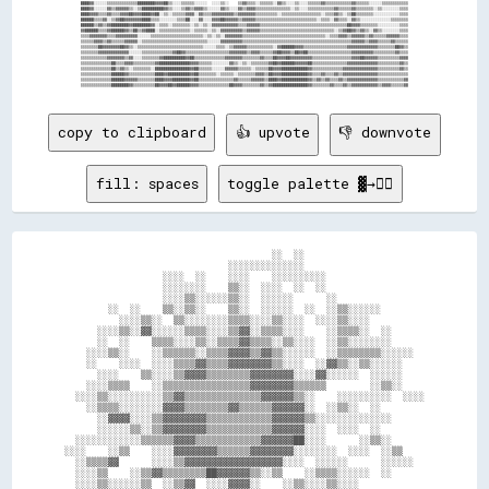
copy to clipboard
👍 upvote
👎 downvote
fill: spaces
toggle palette ▓→✊🏽
                                      ░░  ░░                      

                              ░░░░░░░░░░░░░░                      

                  ░░░░  ░░    ░░░░    ░░░░░░░░░░                  

                  ░░░░░░░░    ▒▒░░  ░░░░  ░░  ░░                  

                  ░░░░▒▒░░░░░░▒▒░░  ░░░░░░      ░░                

        ░░  ░░    ▒▒░░▒▒░░    ▒▒░░  ░░░░░░  ░░  ░░▒▒░░░░░░        

          ░░░░▒▒░░  ▒▒░░░░░░░░▒▒▒▒░░░░▒▒░░░░  ░░░░▒▒░░░░          

      ░░░░▒▒░░▓▓░░░░░░▒▒▒▒░░░░▒▒▓▓░░▒▒▒▒░░░░    ░░▒▒▒▒░░  ░░      

      ░░  ░░    ▒▒▒▒░░░░▒▒░░▒▒▒▒▓▓▒▒▒▒░░▒▒░░░░  ░░▒▒░░░░░░░░      

    ░░░░▒▒░░    ░░▒▒▒▒▒▒░░▒▒▒▒▓▓▓▓▒▒▓▓▒▒░░░░░░  ░░▒▒▒▒▒▒▒▒░░░░░░  

    ░░    ░░░░  ░░░░▒▒▒▒▓▓▒▒▒▒▓▓▓▓▓▓▓▓▒▒░░░░  ░░▓▓▒▒░░▒▒░░░░░░    

      ░░░░    ▒▒░░░░▒▒▓▓▓▓▒▒▒▒▒▒▒▒▓▓▓▓▓▓▓▓░░░░▓▓░░░░░░  ░░░░░░    

    ░░░░▒▒▒▒    ░░▒▒▒▒▒▒▒▒▒▒▒▒▒▒▒▒▓▓▓▓▓▓▓▓▒▒▒▒▒▒        ░░▒▒░░    

  ░░░░▒▒░░░░░░░░░░▒▒▓▓▒▒▒▒▒▒▒▒▒▒▒▒▒▒▓▓▓▓▓▓▒▒░░    ░░░░░░░░░░  ░░░░

    ░░▒▒▒▒░░░░░░░░▓▓▓▓▒▒▒▒▒▒▒▒▓▓▒▒▒▒▒▒▓▓▓▓▓▓░░  ░░▒▒░░  ░░        

      ░░▓▓▓▓░░░░▒▒▓▓▓▓▓▓▓▓▒▒▒▒▒▒▒▒▒▒▒▒▓▓▓▓▓▓▒▒░░░░░░░░░░░░░░      

      ░░░░░░▒▒░░▒▒▓▓▓▓▓▓▓▓▒▒▒▒▒▒▒▒▒▒▒▒▓▓▓▓▓▓░░░░  ░░░░  ░░        

  ░░░░░░░░░░░░▒▒▒▒▒▒▓▓▓▓▒▒▒▒▒▒▒▒▒▒▒▒▓▓▓▓▓▓██░░░░      ░░▒▒░░      

░░░░    ░░▒▒    ░░░░▓▓▓▓▓▓▓▓▒▒▒▒▒▒▓▓▓▓▓▓▓▓░░░░░░░░  ░░░░  ░░▒▒    

  ░░▒▒▒▒▓▓      ░░░░▒▒▓▓▓▓▓▓▓▓▓▓▓▓▓▓▓▓▓▓░░░░  ░░░░░░      ░░░░░░  

  ░░░░▒▒    ░░▒▒▓▓▒▒▒▒▒▒▒▒██▓▓▓▓▓▓▒▒░░▒▒    ░░▒▒▒▒░░░░░░  ░░      

  ░░░░▒▒░░░░░░▒▒  ░░▒▒▓▓  ░░░░▓▓▓▓░░    ░░▒▒░░░░▒▒░░░░            
