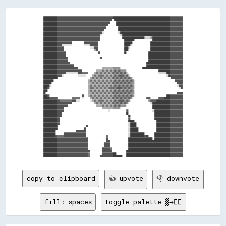
██████████████████████████████████████████████████████████████████████████████████████████████████████████████████████████████████████████

████████████████████████████████████████████████████████████████████  ████████████████████████████████████████████████████████████████████

██████████████████████████████████████████████████████████████████      ██████████████████████████████████████████████████████████████████

████████████████████████████████████████████████████████████████        ██████████████████████████████████████████████████████████████████

██████████████████████████████████████████████████████████████            ████████████████████████████████████████████████████████████████

████████████████████████████████████████████████████████████              ████████████████████████████████████████████████████████████████

██████████████████████████████████████████████████████████░░              ░░██████████████████████████████████████████████████████████████

████████████████████████████████████████████████████████░░                  ░░████████████████████████████████████████████████████████████

████████████████████████████████████████████████████████                      ██████████████████████░░░░░░▒▒██████████████████████████████

████████████████████████████████████████████████████████                        ██████████                  ██████████████████████████████

████████████████████████████            ██████████████                          ████████                  ████████████████████████████████

██████████████████░░░░░░░░░░            ░░░░░░████████                          ██████░░                  ████████████████████████████████

████████████████████                          ░░░░████                          ████░░                    ████████████████████████████████

████████████████████                              ▒▒██                          ████                      ████████████████████████████████

██████████████████████                                ██                        ██                      ██████████████████████████████████

██████████████████████                                                                                  ██████████████████████████████████

████████████████████████                                ██                                              ██████████████████████████████████

████████████████████████                                                                                ██████████████████████████████████

██████████████████████████                                                                            ████████████████████████████████████

██████████████████████████████                                                                        ████████████████████████████████████

██████████████████████████████████                        ▒▒▒▒▒▒▒▒▒▒▒▒▒▒▒▒▒▒                      ████████████████████████████████████████

██████████████████████████████████████              ▒▒▒▒▒▒▓▓▒▒▓▓▒▒▓▓▒▒▓▓▒▒▓▓▒▒▒▒▒▒                                ████████████████████████

██████████████████████░░░░░░░░░░░░████▓▓▓▓▓▓      ▒▒▓▓▒▒▓▓▒▒▓▓▒▒▓▓▒▒▓▓▒▒▓▓▒▒▓▓▒▒▓▓░░                              ░░░░░░░░████████████████

██████████████████░░              ░░░░░░░░      ▒▒▓▓▒▒▓▓▓▓▓▓▒▒▓▓▒▒▓▓▒▒▓▓▒▒▓▓▓▓▓▓▒▒▓▓░░                                    ░░██████████████

██████████████                                ▒▒▓▓▒▒▓▓▒▒▓▓▒▒▓▓▒▒▓▓▒▒▓▓▒▒▓▓▒▒▓▓▒▒▓▓▒▒▓▓▒▒                                      ████████████

██████████                                  ▒▒▓▓▒▒▓▓▒▒▓▓▒▒▓▓▒▒▓▓▒▒▓▓▒▒▓▓▒▒▓▓▒▒▓▓▒▒▓▓▒▒▓▓▒▒                                        ████████

████████                                    ▒▒▒▒▓▓▒▒▓▓▒▒▓▓▒▒▓▓▒▒▓▓▒▒▓▓▒▒▓▓▒▒▓▓▒▒▓▓▒▒▓▓▒▒▒▒                                          ██████

██████░░                                    ▒▒▓▓▒▒▓▓▒▒▓▓▒▒▓▓▒▒▓▓▒▒▓▓▒▒▓▓▒▒▓▓▒▒▓▓▒▒▓▓▒▒▓▓▒▒                                          ░░████

████▓▓                                      ▒▒▓▓▓▓▒▒▓▓▒▒▓▓▒▒▓▓▒▒▓▓▓▓▓▓▒▒▓▓▓▓▓▓▒▒▓▓▒▒▓▓▒▒▒▒                                            ░░██

████                                        ▒▒▓▓▒▒▓▓▒▒▓▓▒▒▓▓▒▒▓▓▒▒▓▓▒▒▓▓▒▒▓▓▒▒▓▓▒▒▓▓▒▒▓▓▒▒                                                

██                                          ▒▒▒▒▓▓▒▒▓▓▒▒▓▓▒▒▓▓▒▒▓▓▒▒▓▓▒▒▓▓▒▒▓▓▒▒▓▓▒▒▓▓▒▒▒▒                                          ██████

████▓▓                                ██    ▒▒▓▓▒▒▓▓▒▒▓▓▒▒▓▓▒▒▓▓▒▒▓▓▒▒▓▓▒▒▓▓▒▒▓▓▒▒▓▓▒▒▓▓▒▒                                ████████████████

██████▓▓▓▓▓▓▓▓              ▓▓▓▓▓▓▓▓  ░░      ▒▒▓▓▒▒▓▓▒▒▓▓▒▒▓▓▒▒▓▓▒▒▓▓▒▒▓▓▒▒▓▓▒▒▓▓▒▒▓▓▒▒              ▓▓▓▓        ▓▓▓▓▓▓██████████████████

████████████████▓▓▓▓▓▓▓▓▓▓▓▓████░░░░          ░░▒▒▓▓▒▒▓▓▓▓▓▓▒▒▓▓▒▒▓▓▒▒▓▓▒▒▓▓▓▓▓▓▒▒▓▓▒▒                  ▒▒▓▓▓▓▓▓██████████████████████████

████████████████████████████                      ▒▒▓▓▒▒▓▓▒▒▓▓▒▒▓▓▒▒▓▓▒▒▓▓▒▒▓▓▒▒▓▓▒▒                      ░░██████████████████████████████

████████████████████████                            ▒▒▒▒▒▒▓▓▒▒▓▓▒▒▓▓▒▒▓▓▒▒▓▓▒▒▒▒▒▒                          ██████████████████████████████

████████████████████                                      ▒▒▒▒▒▒▒▒▒▒▒▒▒▒▒▒▒▒                                ██████████████████████████████

████████████████████                                            ░░                ▓▓                        ░░████████████████████████████

██████████████████                                                                ██                          ████████████████████████████

██████████████████                                                                  ██                        ████████████████████████████

████████████████                                                                    ▓▓                        ████████████████████████████

████████████████                                                                    ██████                      ██████████████████████████

████████████████                                                                    ░░██████                    ██████████████████████████

██████████████                            ██                                        ░░██████                    ██████████████████████████

██████████████                          ██                                          ░░████████                  ██████████████████████████

████████████                    ██████████                                          ░░████████                  ██████████████████████████

████████████        ██████████████████████                                          ░░██████████████          ████████████████████████████

████████████▓▓▓▓▓▓▓▓██████████████████████                    ▓▓                    ░░██████████████▓▓██      ████████████████████████████

████████████████████████████████████████████                  ██                    ████████████████████████  ████████████████████████████

████████████████████████████████████████████                  ████                  ██████████████████████████████████████████████████████

████████████████████████████████████████████                ██████                  ██████████████████████████████████████████████████████

████████████████████████████████████████████                ██████                  ██████████████████████████████████████████████████████

████████████████████████████████████████████              ████████▓▓                ██████████████████████████████████████████████████████

██████████████████████████████████████████████            ██████████              ████████████████████████████████████████████████████████

████████████████████████████████████████████▓▓            ██████████████          ████████████████████████████████████████████████████████

copy to clipboard
👍 upvote
👎 downvote
fill: spaces
toggle palette ▓→✊🏽