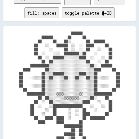
fill: spaces
toggle palette ▓→✊🏽
                            ██████                    

            ██████        ██      ██                  

          ██      ██    ██░░        ██  ██████        

        ██    ░░    ██████  ░░  ░░  ████      ██      

        ██      ░░      ██  ░░  ░░  ██    ░░    ██    

        ██  ░░    ░░░░  ████████░░██    ░░      ██    

          ██  ░░  ██████░░░░░░░░████  ░░    ░░  ██    

            ██  ██░░░░░░░░░░░░░░░░░░██    ░░  ██      

      ██████████░░░░░░░░░░░░░░░░░░░░░░██░░  ██████    

  ████        ██░░░░░░░░░░░░░░░░░░░░░░░░████      ██  

██          ██░░░░██████░░░░░░░░████░░░░██          ██

██    ░░░░░░██░░██░░░░░░██░░░░██░░░░██░░██░░░░░░    ██

██          ██░░░░░░░░░░░░░░░░░░░░░░░░░░██          ██

██    ░░░░░░██░░░░░░░░░░░░░░░░░░░░░░░░░░██░░░░░░    ██

  ██        ██░░░░░░░░░░░░░░░░░░░░░░░░░░██        ██  

    ██████████░░░░░░▒▒▒▒░░░░░░░░▒▒░░░░░░██████████    

          ██  ██░░░░░░░░▒▒▒▒▒▒▒▒░░░░░░██░░    ██      

        ██  ░░  ██░░░░░░░░░░░░░░░░████    ░░    ██    

      ██  ░░    ░░████████████████    ░░    ░░  ██    

      ██      ░░  ██      ░░  ░░  ██    ░░      ██    

      ██    ░░    ██      ░░  ░░  ████        ██      

        ██    ████  ████  ░░      ██  ████████        

          ████      ████        ██                    

                        ██████████                    

                            ██░░██                    

                        ██████░░██                    

                    ████░░░░██░░░░██                  
