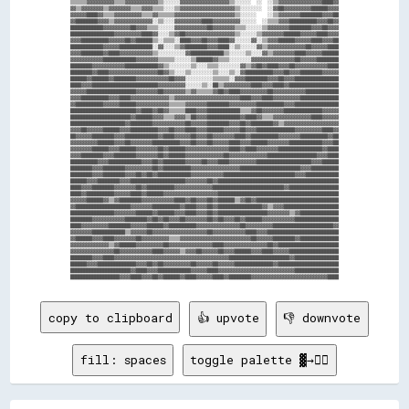
▒▒▒▒▒▒▓▓▓▓▓▓▓▓▓▓▒▒▒▒▓▓▓▓▓▓▓▓▓▓▓▓▒▒░░░░░░▓▓▓▓▓▓▓▓▓▓▓▓▓▓▓▓▓▓▒▒░░░░░░  ░░  ░░▒▒▓▓▓▓▓▓▓▓▓▓▓▓▓▓▓▓████▓▓

▓▓▒▒▓▓▓▓▓▓▓▓▒▒▓▓▓▓▓▓▓▓▒▒▒▒▓▓▓▓▒▒▒▒░░░░▒▒▓▓▓▓▓▓▓▓▓▓▓▓▓▓▓▓▓▓▓▓▒▒░░░░░░░░  ░░▓▓██▓▓▓▓▓▓▓▓▓▓██████▓▓▓▓

▓▓▓▓▓▓████▓▓▒▒▒▒▓▓▓▓▓▓▓▓▓▓▒▒▒▒▓▓▒▒▒▒▒▒▓▓▓▓▓▓▓▓▓▓▓▓▓▓▓▓▓▓▓▓▓▓▒▒░░░░░░    ░░▒▒▓▓▓▓▓▓▓▓████████▓▓▓▓██

▓▓████████▓▓▓▓▒▒▓▓▓▓▓▓▓▓▓▓▓▓▓▓░░▒▒░░░░▓▓▓▓▓▓▓▓▓▓████▓▓▓▓▓▓▓▓▓▓░░░░░░  ░░▒▒▒▒▓▓▓▓██████████▓▓▓▓██▓▓

████████████▓▓▓▓▓▓▓▓▓▓██▓▓▓▓▒▒▒▒░░░░░░▓▓▓▓▓▓▓▓▓▓▓▓██▓▓▓▓▓▓▓▓▒▒▒▒░░░░░░▒▒▓▓▓▓▓▓▓▓████████▓▓▓▓██▓▓▓▓

████████████████▓▓▓▓▓▓▓▓▓▓████▓▓░░░░▒▒▓▓██▓▓▓▓▓▓▓▓▓▓▓▓▓▓▓▓▓▓▒▒░░░░░░▒▒▓▓▓▓▓▓▓▓██████▓▓▓▓▓▓████▓▓▓▓

▓▓▓▓██████████▓▓▓▓▓▓██▓▓██████▒▒░░▒▒▒▒░░████▓▓▓▓██▓▓▓▓████▓▓░░░░░░▓▓░░▒▒▓▓▓▓██████▓▓▓▓▓▓████▓▓▓▓██

████████████▓▓▓▓▓▓████████████░░▓▓░░░░▒▒▓▓████████▓▓▓▓████░░▒▒░░░░░░▓▓▒▒▓▓▓▓▓▓▓▓▓▓▓▓▓▓██▓▓▓▓▓▓████

▓▓▓▓████████▓▓████▓▓▓▓▓▓▓▓▓▓▓▓▒▒░░░░░░░░░░▓▓████████████▒▒░░░░░░▒▒░░░░▓▓▒▒▓▓▓▓▓▓▓▓████▓▓▓▓▓▓██████

▓▓▓▓▓▓▓▓▓▓▓▓████████████▓▓▓▓▓▓▓▓▒▒▒▒▒▒░░░░░░▒▒██████▓▓▒▒▒▒░░░░░░░░▓▓▓▓▓▓▓▓▓▓▓▓▓▓▓▓██▓▓▓▓▓▓████████

████████▓▓▓▓▓▓▓▓▓▓▓▓████████████▓▓▒▒░░░░░░░░▒▒░░░░▒▒▒▒░░░░░░░░▓▓▒▒▓▓██▓▓████▓▓▓▓██▓▓▓▓▓▓▓▓▓▓▓▓████

████████▓▓████▓▓▓▓▓▓▓▓▓▓▓▓▓▓▓▓▓▓██▓▓▒▒░░░░▒▒░░░░░░░░▒▒░░░░▒▒░░▓▓██████████▓▓▓▓██▓▓▓▓████████▓▓▓▓▓▓

██████▓▓██████▓▓████████▓▓▓▓▓▓▓▓▓▓▓▓██▓▓▓▓░░░░░░░░░░▒▒▒▒▒▒░░▓▓▓▓████████▓▓▓▓██▓▓▓▓████████████████

████▓▓▓▓████████████████████████▓▓▓▓▓▓▓▓▓▓░░░░░░▒▒░░██▒▒▓▓▓▓▓▓▓▓▓▓████▓▓▓▓████▓▓██████████████████

▓▓▓▓▓▓██████████████████▓▓▓▓▓▓▓▓██▓▓▓▓▓▓▓▓▒▒▓▓▒▒▒▒▒▒▓▓██▓▓████▓▓▓▓▓▓▓▓▓▓██▓▓▓▓▓▓▓▓▓▓▓▓████████████

▓▓▓▓██████████▓▓▓▓████▓▓▓▓▓▓▓▓▓▓▓▓▓▓▒▒▓▓▓▓▓▓▓▓▓▓▓▓▓▓▓▓▓▓▓▓▓▓▓▓████▓▓▓▓████▓▓▓▓▓▓▓▓▓▓██████████████

▓▓██████████▓▓▓▓▓▓██████▓▓▓▓▓▓▓▓▓▓▓▓▒▒▒▒▒▒▓▓▓▓▓▓▓▓████████▓▓▓▓▓▓▓▓▓▓██████████▓▓▓▓████████████████

████████████████████████▓▓████▓▓██▓▓▒▒▒▒▒▒████▓▓▓▓████████████▒▒▒▒▓▓██▓▓▓▓▓▓▓▓██████████████▓▓▓▓▓▓

██████████████████████▓▓██████▓▓▓▓▒▒▒▒▓▓▓▓▒▒██▓▓▓▓████████████▓▓████▓▓▒▒▒▒▓▓▓▓▓▓▓▓▓▓▓▓▓▓████▓▓▓▓▓▓

████████████████████▓▓████████▓▓▓▓▓▓▓▓▓▓▓▓██▓▓▓▓▓▓████████▓▓▓▓██▓▓████████▓▓▒▒▓▓▓▓▓▓▓▓▓▓▓▓▓▓▓▓▓▓▓▓

▓▓▓▓██▓▓▓▓▓▓██████▓▓▓▓██████████▓▓▓▓██▓▓▓▓████▓▓▓▓██████▓▓▓▓▓▓██▓▓▓▓██████████████▓▓▓▓▓▓▓▓▓▓████▓▓

██▓▓▓▓▓▓████████▓▓▓▓████████████▓▓████▓▓▓▓▓▓██▓▓▓▓██▓▓▓▓▓▓▓▓████▓▓██████████▓▓▓▓▓▓▓▓██████████▓▓██

▓▓▓▓▓▓▓▓▓▓██████▓▓▓▓██▓▓▓▓▓▓▓▓██████████▓▓▓▓██▓▓▓▓██▓▓▓▓▓▓████▓▓▓▓██████▓▓▓▓▓▓▓▓████████████▓▓▓▓██

▓▓▓▓▓▓▓▓██████▓▓▓▓██████▓▓▓▓▓▓▓▓██▓▓██████▓▓▓▓▓▓▓▓▓▓▓▓▓▓▓▓████▓▓████▓▓▓▓▓▓▓▓████████████████▓▓████

▓▓▓▓████████▓▓▓▓████████▓▓▓▓▓▓▓▓██▓▓██████▓▓▓▓▓▓▓▓▓▓▓▓▓▓██▓▓▓▓▓▓▓▓▓▓▓▓▓▓██████████████████▓▓▓▓████

██████████▓▓▓▓████████████▓▓▓▓██▓▓████████▓▓▓▓▓▓██▓▓▓▓████▓▓▓▓▓▓▓▓▓▓████████████████████▓▓▓▓██████

████████▓▓▓▓████████▓▓▓▓▓▓▓▓▓▓██▓▓██████████▓▓▓▓▓▓▓▓▓▓▓▓▓▓▓▓▓▓██████████████████████▓▓▓▓██████████

████████▓▓▓▓████████▓▓▓▓██▓▓██▓▓████████████▓▓▓▓▓▓▓▓▓▓▓▓██████████████████████████▓▓▓▓████████████

██████▓▓▓▓████████▓▓▓▓████████████████████▓▓▓▓▓▓▓▓██▓▓████████████████████████████████████████████

████▓▓▓▓████████▓▓▓▓▓▓▓▓██▓▓██████████▓▓▓▓▓▓▓▓▓▓▓▓▓▓██████████████████████████▓▓██████████████████

████▓▓██████████▓▓▓▓▓▓████▓▓██████▓▓▓▓▓▓▓▓▓▓▓▓▓▓▓▓▓▓▓▓████████████████████████████████████████████

▓▓▓▓▓▓██████▓▓▒▒▓▓████████▓▓▓▓▓▓▓▓▓▓▓▓████▓▓██▓▓▓▓██▓▓██████▒▒▓▓██▓▓██████████████████████████████

▓▓████████████████████▓▓▓▓▓▓▓▓██████████▓▓████▓▓▓▓██▓▓████████████████▓▓▒▒▓▓▓▓████████████████████

████████████████▓▓▓▓▓▓▓▓██████▓▓██████▓▓▓▓████▓▓▓▓██▓▓██████████████████▓▓▓▓▓▓▓▓▒▒▓▓██████████████

████████▓▓▓▓▓▓▓▓▓▓▓▓████████▓▓██▓▓██▓▓▓▓██▓▓▓▓▓▓▓▓██▓▓██▓▓▓▓██▓▓██████▓▓▓▓▓▓▓▓▓▓▓▓████████████████

████▓▓▓▓▓▓▓▓▓▓████████▓▓▓▓▓▓██████▓▓██████████▓▓▓▓▓▓▓▓▓▓▓▓▓▓▓▓██▓▓▓▓▓▓▓▓▓▓██████████████████████▓▓

▓▓▓▓▓▓▓▓████████████▒▒▓▓▓▓▓▓██▓▓▓▓▓▓▓▓▓▓▓▓▓▓▓▓▓▓▓▓██▓▓▓▓▓▓▓▓▓▓▓▓████▓▓▓▓██████████████████████████

▓▓██████▓▓▓▓████▓▓▓▓▓▓▓▓██▓▓▓▓▓▓▓▓▓▓▒▒▒▒▓▓▓▓▓▓▓▓▓▓▓▓▓▓▓▓▓▓▓▓▓▓▓▓▓▓██▓▓▓▓▓▓████████▓▓██████████████

▓▓▓▓▓▓▓▓▓▓▓▓▓▓▒▒▓▓██████▓▓▓▓▓▓▓▓▓▓██▓▓▓▓▓▓▓▓▓▓▓▓▓▓▓▓████▓▓▓▓▓▓▓▓▓▓▓▓▓▓▓▓██▓▓██████████████████████

▓▓▓▓▓▓▓▓▓▓▓▓▓▓▓▓██▓▓▓▓▓▓▓▓▓▓▓▓████▓▓▓▓▓▓▒▒▓▓▓▓██▓▓▓▓▓▓██▓▓▓▓██████▓▓▓▓████▓▓▓▓▓▓██████████████████

████████▓▓▓▓████▓▓▓▓▓▓▓▓▓▓▓▓▓▓▓▓▓▓▓▓▓▓▓▓▓▓▓▓▓▓▓▓▓▓▓▓▓▓▓▓▓▓██████████████████████▓▓████████████████

██████▓▓▓▓██████████████▓▓▓▓██▓▓██▓▓▓▓▓▓▓▓▓▓██▓▓▓▓▓▓██▓▓▓▓▓▓██████████████▓▓██████████████████████

██████████████████████▓▓████▓▓▓▓████████████▓▓▓▓▓▓████▓▓▓▓▓▓▓▓▓▓▓▓▓▓▓▓▓▓▓▓▓▓▓▓▓▓▓▓████████████████

copy to clipboard
👍 upvote
👎 downvote
fill: spaces
toggle palette ▓→✊🏽