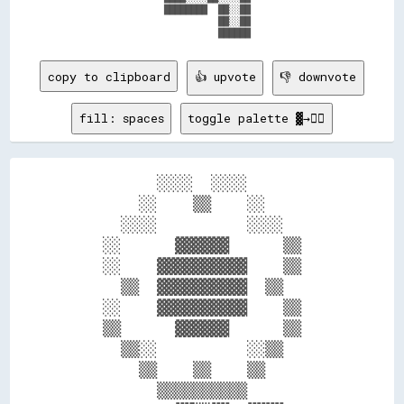
                    ████████  ██░░██                  

                              ██░░██                  

copy to clipboard
👍 upvote
👎 downvote
fill: spaces
toggle palette ▓→✊🏽
          ░░░░  ░░░░          

        ░░    ▒▒    ░░        

      ░░░░          ░░░░      

    ░░      ▓▓▓▓▓▓      ▒▒    

    ░░    ▓▓▓▓▓▓▓▓▓▓    ▒▒    

      ▒▒  ▓▓▓▓▓▓▓▓▓▓  ▒▒      

    ░░    ▓▓▓▓▓▓▓▓▓▓    ▒▒    

    ▒▒      ▓▓▓▓▓▓      ▒▒    

      ▒▒░░          ░░▒▒      

        ▒▒    ▒▒    ▒▒        

          ▒▒▒▒▒▒▒▒▒▒          
