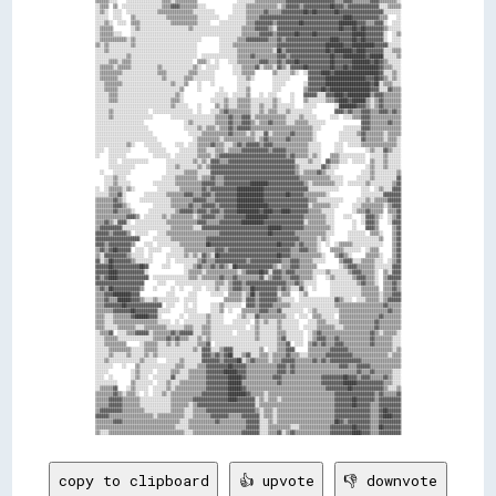
copy to clipboard
👍 upvote
👎 downvote