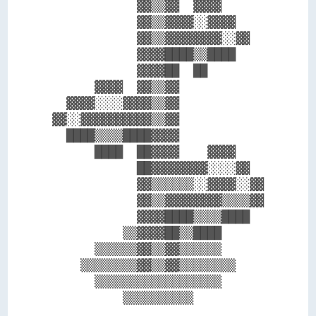
            ▓▓▒▒▓▓  ▓▓▓▓      

            ▓▓▒▒▓▓▓▓░░▓▓▓▓    

            ▓▓▒▒▓▓▓▓▓▓▓▓░░▓▓  

            ▓▓▓▓████▒▒████    

            ▓▓▓▓██  ██        

      ▓▓▓▓  ▓▓▒▒▓▓            

  ▓▓▓▓░░░░▓▓▓▓▒▒▓▓            

▓▓░░▓▓▓▓▓▓▓▓▓▓▒▒▓▓            

  ████▒▒▒▒████▓▓▓▓            

      ████  ██▓▓▓▓    ▓▓▓▓    

            ██▓▓▓▓▓▓▓▓░░░░▓▓  

            ▓▓▒▒▒▒▒▒░░▓▓▓▓░░▓▓

            ▓▓▒▒▓▓▓▓▓▓▓▓▒▒▒▒▓▓

            ▓▓▓▓████▒▒▒▒████  

          ▒▒▓▓▓▓██▒▒████      

      ▒▒▒▒▒▒▓▓▒▒▓▓▒▒▒▒▒▒      

    ▒▒▒▒▒▒▒▒▓▓▒▒▓▓▒▒▒▒▒▒▒▒    

      ▒▒▒▒▒▒▒▒▒▒▒▒▒▒▒▒▒▒      
