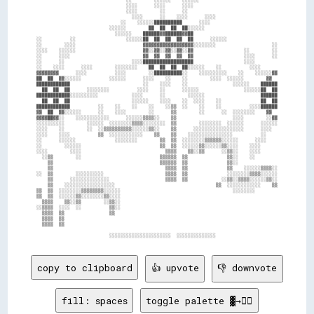
                                ░░        ░░░░░░    ░░░░░░                            

                                ░░░░      ░░░░      ░░░░                              

                                ░░░░        ░░      ░░                                

                                  ░░░░      ░░    ░░░░      ░░░░                      

                              ░░    ░░░░░░██████████      ░░░░                        

                          ░░░░░░        ██  ██  ██  ██░░░░░░                          

                            ░░░░░░    ██████▓▓██████▓▓██                              

░░          ░░                  ░░░░░░██  ██  ██  ██  ██      ░░░░░░                  

░░        ░░░░                        ▓▓▓▓▓▓▓▓▓▓▓▓▓▓▓▓▓▓░░░░░░░░                    ░░

░░░░    ░░░░░░                        ▓▓░░▓▓░░▓▓░░▓▓░░▓▓                  ░░        ░░

░░      ░░░░                          ▓▓  ▓▓  ▓▓  ▓▓  ▓▓                  ░░░░      ░░

░░      ░░                        ░░░░██████████████████                  ░░░░        

░░    ░░░░      ░░░░        ░░░░░░░░    ██  ██  ██  ██░░░░░░    ░░          ░░░░      

▓▓▓▓▓▓▓▓      ░░░░          ░░░░        ░░██████████░░    ░░░░░░░░░░    ░░    ░░░░░░▓▓

██  ██  ▓▓░░░░░░          ░░░░░░      ░░░░    ░░    ░░        ░░░░  ░░░░░░        ▓▓  

████████████                          ░░    ░░░░    ░░                ░░░░░░    ██████

  ██  ██  ██      ░░░░░░░░          ░░░░    ░░      ░░░░░░                ░░░░░░██  ██

████████████░░░░░░░░░░            ░░░░      ░░        ░░░░░░                    ██████

  ██  ██  ██                      ░░░░░░    ░░░░    ░░  ░░░░    ░░              ██  ██

████████████          ░░    ░░    ░░    ░░    ░░▒▒  ░░    ░░    ░░          ░░░░██████

▓▓  ██  ▓▓░░░░░░      ░░    ░░░░        ░░      ▒▒        ░░      ░░  ░░░░░░░░    ▓▓  

▓▓▓▓██▓▓░░    ░░░░░░░░░░░░      ░░░░░░▒▒▒▒░░    ▒▒                    ░░░░        ░░▓▓

░░░░░░░░░░        ░░░░░░  ░░░░░░░░▒▒▒▒░░░░░░░░  ▒▒        ░░░░░░░░  ░░░░░░      ░░░░░░

░░░░    ░░        ░░  ░░▒▒▒▒▒▒▒▒▒▒░░░░░░▒▒░░    ▒▒      ░░░░░░░░░░░░░░░░░░      ░░░░  

░░░░    ░░░░          ▒▒  ░░░░░░░░░░░░    ▒▒    ▒▒    ░░░░░░░░░░░░░░░░          ░░    

░░      ░░░░░░              ░░░░░░░░        ▒▒  ▒▒  ░░░░░░░░▒▒▒▒▒▒░░░░░░      ░░░░    

░░        ░░░░░░                            ▒▒  ▒▒  ░░░░░░▒▒░░░░░░▒▒░░░░    ░░░░      

░░░░        ░░░░                              ▒▒▒▒    ▒▒░░▒▒      ░░▒▒░░    ░░░░      

  ░░▒▒        ░░                            ▒▒▒▒▒▒  ▒▒              ▒▒░░    ░░        

    ▒▒                                      ▒▒▒▒▒▒  ▒▒              ▒▒░░              

    ▒▒                                        ▒▒▒▒  ▒▒              ▒▒    ░░░░░░▒▒▒▒░░

░░  ▒▒        ░░░░░░░░░░                      ▒▒▒▒  ▒▒              ░░░░░░░░▒▒▒▒░░░░░░

    ▒▒      ░░░░░░░░░░░░░░                    ▒▒▒▒  ▒▒            ░░▒▒░░▒▒▒▒░░░░░░▒▒░░

    ▒▒    ░░░░░░░░░░░░░░░░░░                                    ▒▒  ░░░░░░░░░░░░    ▒▒

▒▒  ▒▒  ░░░░░░░░▒▒▒▒▒▒▒▒░░░░░░                                        ░░░░░░░░        

▒▒  ▒▒  ░░░░░░▒▒░░░░░░░░▒▒░░░░                                                        

  ▒▒▒▒    ▒▒░░▒▒        ░░▒▒░░                                                        

░░▒▒▒▒  ░░░░  ░░          ▒▒░░                                                        

  ▒▒▒▒  ▒▒                ▒▒                                                          

  ▒▒▒▒  ▒▒                                                                            

  ▒▒▒▒  ▒▒                                                                            

copy to clipboard
👍 upvote
👎 downvote
fill: spaces
toggle palette ▓→✊🏽