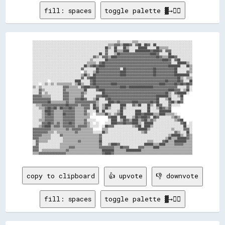
fill: spaces
toggle palette ▓→✊🏽
░░░░░░░░░░░░░░░░░░░░░░░░░░░░░░░░░░░░░░░░░░░░░░░░░░░░░░░░▒▒░░░░░░░░▒▒▒▒░░░░░░░░░░░░░░░░░░░░░░░░░░░░░░░░░░░░

░░░░░░░░░░░░░░░░░░░░░░░░░░░░░░░░░░░░░░░░░░░░░░░░░░▒▒▒▒▓▓▓▓▒▒████▓▓░░▓▓██░░██▓▓░░██░░░░░░░░░░░░░░░░░░░░░░░░

░░░░░░░░░░░░░░░░░░░░░░░░░░░░░░░░░░░░░░░░░░░░░░░░██▒▒░░██░░░░██▒▒░░░░░░██████░░░░░░██▒▒▒▒▒▒░░░░░░░░░░░░░░░░

░░░░░░░░░░░░░░░░░░░░░░░░░░░░░░░░░░░░░░░░░░░░░░░░▓▓░░░░██▒▒▒▒████░░░░██████████▓▓████▓▓░░▓▓▓▓░░░░░░░░░░░░░░

░░░░░░░░░░░░░░░░░░░░░░░░░░░░░░░░░░░░░░░░░░░░██░░▓▓░░░░▒▒██▓▓▓▓▓▓▓▓▓▓▓▓▓▓▓▓▓▓▓▓████▓▓░░░░░░██░░░░░░░░░░░░░░

░░░░░░░░░░░░░░░░░░░░░░░░░░░░░░░░░░░░░░░░▓▓▒▒░░▓▓▓▓▒▒████▓▓▓▓▓▓▓▓▓▓▓▓▓▓▓▓▓▓▓▓▓▓▓▓▓▓██▓▓▒▒▒▒████▓▓░░░░░░░░░░

░░░░░░░░░░░░░░░░░░░░░░░░░░░░░░░░░░░░░░▒▒░░░░░░░░██▓▓▓▓▓▓▓▓▓▓▓▓▓▓▓▓▓▓▓▓▓▓▓▓▓▓▓▓▓▓▓▓▓▓▓▓████▓▓░░▓▓██░░░░░░░░

░░░░░░░░░░░░░░░░░░░░░░░░░░░░░░░░░░░░▒▒▒▒▒▒░░▓▓██▓▓▓▓▓▓▓▓▓▓▓▓▓▓▓▓▓▓▓▓▓▓▓▓▓▓▓▓▓▓▓▓▓▓▓▓▓▓▓▓▓▓▓▓░░░░██████▒▒░░

░░░░░░░░░░░░░░░░░░░░░░░░░░░░░░░░░░██▒▒▓▓██▓▓████▓▓▓▓▓▓▓▓▓▓▓▓▓▓▓▓▓▓▓▓▓▓▓▓▓▓▓▓▓▓▓▓▓▓▓▓▓▓▓▓▓▓████████░░░░██▒▒

░░░░░░░░░░░░░░░░░░░░░░░░░░░░░░░░▓▓░░░░░░░░██▓▓▓▓▓▓▓▓▓▓▓▓▓▓░░██▓▓▓▓▓▓▓▓▓▓▓▓▓▓▓▓▓▓██▓▓▓▓▓▓▓▓▓▓▓▓██░░░░░░░░▒▒

░░░░░░░░░░░░░░░░░░░░░░░░░░░░░░░░  ▒▒░░░░▒▒██▓▓▓▓▓▓▓▓▓▓▓▓▓▓████▓▓▓▓▓▓▓▓▓▓▓▓▓▓▓▓▓▓██▓▓▓▓▓▓▓▓▓▓▓▓██░░░░░░▓▓▒▒

░░░░░░░░░░░░░░░░░░░░░░░░░░░░░░░░▒▒██▒▒░░██▓▓▓▓▓▓▓▓▓▓▓▓▓▓▓▓████▓▓▓▓▓▓▓▓▓▓▓▓▓▓▓▓▓▓██▓▓▓▓▓▓▓▓▓▓▓▓██████████░░

░░░░░░░░░░░░░░░░░░░░░░░░░░░░░░░░▓▓░░▓▓████▓▓▓▓▓▓▓▓▓▓▓▓▓▓▓▓▓▓▓▓▓▓▓▓▓▓▓▓▓▓▓▓▓▓▓▓▓▓▓▓▓▓▓▓▓▓▓▓▓▓▓▓▓▓██▒▒░░▒▒▒▒

░░░░░░░░░░  ░░░░░░░░░░░░░░░░████░░░░░░▓▓██▓▓▓▓▓▓▓▓▓▓▓▓▓▓▓▓▓▓▓▓▓▓▓▓▓▓▓▓▓▓▓▓▓▓▓▓▓▓▓▓▓▓▓▓▓▓██▓▓▓▓▓▓██▓▓░░░░██

░░░░  ░░▒▒░░▒▒░░▒▒▒▒▒▒▒▒▒▒░░▒▒██▒▒░░░░▓▓██▓▓▓▓▓▓▓▓▓▓████▓▓▓▓▓▓▓▓▓▓▓▓▓▓▓▓▓▓▓▓▓▓▓▓▓▓▓▓████▓▓▓▓▓▓██▓▓██▓▓██▓▓

▒▒░░▒▒░░░░░░░░░░░░░░▓▓▓▓▒▒▒▒▒▒░░▓▓████▓▓▓▓██▓▓▓▓▓▓▓▓▓▓▓▓▓▓████▓▓████████████████▓▓▓▓▓▓▓▓▓▓▓▓▓▓▓▓░░░░░░▓▓░░

░░░░▓▓▒▒░░░░░░░░░░░░▓▓▒▒▒▒▒▒▒▒▒▒▒▒██░░░░░░▓▓████▓▓▓▓▓▓▓▓▓▓▓▓▓▓▓▓▓▓▓▓▓▓▓▓▓▓▓▓▓▓▓▓▓▓▓▓▓▓▓▓▓▓████▓▓▓▓░░▒▒██░░

░░░░▓▓░░▒▒░░░░░░░░░░▓▓▓▓▒▒▒▒▒▒▒▒▓▓▒▒░░░░░░░░░░██▓▓▓▓▓▓▓▓▓▓▓▓▓▓▓▓▓▓▓▓▓▓▓▓▓▓▓▓▓▓▓▓▓▓▓▓▓▓▓▓██▒▒░░▓▓██████░░  

▓▓▓▓▓▓▒▒▒▒▒▒░░░░░░░░▓▓▓▓▒▒▒▒▒▒▒▒▓▓░░░░░░░░▓▓▓▓████▓▓▓▓▓▓▓▓▓▓▓▓▓▓▓▓▓▓▓▓▓▓▓▓▓▓▓▓▓▓▓▓████████▒▒░░░░▒▒██      

▓▓▓▓▓▓▓▓▓▓▓▓░░░░░░░░▓▓▓▓▒▒▒▒▓▓▓▓██▓▓░░░░▒▒██░░░░▓▓██▓▓▓▓▓▓▓▓▓▓▓▓▓▓▓▓▓▓▓▓▓▓▓▓▓▓▓▓▓▓██░░░░▒▒██░░░░░░▓▓      

▓▓▓▓▓▓▓▓▓▓██▒▒▒▒▒▒▒▒▒▒▓▓▒▒▒▒▓▓▓▓▓▓▓▓▓▓▓▓▓▓▒▒░░░░░░████▓▓██▓▓▓▓▓▓▓▓████▓▓▓▓▓▓▓▓██▓▓██░░░░░░▓▓██▒▒██▓▓      

░░▒▒▒▒▓▓▓▓▓▓▓▓▓▓▓▓▓▓▓▓██▓▓▓▓▓▓▒▒▓▓▓▓▓▓░░██▒▒░░▒▒████░░░░░░████░░░░▓▓▒▒██░░░░██▒▒░░██▓▓░░░░▓▓░░░░░░        

░░░░▒▒▒▒▓▓██▓▓██▒▒██▓▓▓▓██▓▓▒▒▒▒▒▒▓▓▓▓░░██▓▓░░▒▒██▒▒░░░░░░██▒▒░░░░░░░░░░░░░░██░░░░▒▒██▓▓▒▒▓▓              

░░░░░░▒▒████▓▓▒▒▒▒▒▒▓▓▓▓▓▓▓▓▒▒▒▒▒▒▓▓░░░░░░██░░██░░░░░░░░▒▒██░░░░░░░░████░░░░██░░░░░░████████              

░░░░░░▒▒▓▓██▓▓▒▒▒▒▒▒██▓▓▓▓▓▓▒▒▒▒▒▒▓▓▒▒░░  ▒▒▒▒▒▒██▒▒░░▒▒▓▓██░░░░░░░░████▓▓██████▒▒▒▒████▒▒▒▒▒▒░░          

░░░░░░▒▒▓▓▓▓▓▓▒▒▒▒▒▒▓▓▓▓▓▓▓▓▒▒▒▒▒▒▒▒▒▒            ▓▓████░░████░░░░▒▒██▓▓████▓▓░░██▓▓░░░░░░░░▒▒▓▓▒▒        

░░░░▒▒▒▒▓▓▓▓▓▓▒▒▒▒▒▒▓▓▓▓▓▓▓▓▒▒▒▒▒▒▓▓░░░░░░        ░░████░░▒▒██▓▓▒▒████▒▒▓▓██▒▒▓▓▒▒░░░░░░░░░░░░▒▒▓▓██      

░░░░░░▓▓▓▓██▓▓▒▒▓▓▒▒▓▓▓▓██▓▓▒▒▒▒▒▒▓▓▒▒░░  ░░    ░░░░████▓▓▓▓██▓▓▓▓████▒▒░░██████░░░░░░░░░░░░░░░░░░▓▓██  ░░

░░░░▒▒▓▓████▒▒▓▓▓▓▒▒▓▓▓▓▓▓▓▓▒▒▓▓▓▓▓▓▒▒░░░░░░  ░░██▓▓▓▓░░░░░░░░░░░░▒▒▓▓██░░████▒▒░░░░░░░░░░░░░░░░░░░░██░░░░

▓▓▓▓▓▓▓▓▓▓▓▓▒▒▒▒▒▒▒▒▒▒▓▓▒▒▓▓▓▓▓▓▒▒▒▒▒▒▒▒      ▒▒▒▒░░░░░░░░░░░░░░░░░░░░██████▒▒░░░░░░░░░░░░░░▒▒░░░░░░▓▓▓▓░░

▓▓▓▓▓▓▓▓▓▓▒▒▒▒░░▒▒▒▒▒▒▒▒▒▒▒▒▓▓▒▒▒▒▒▒▒▒▒▒░░░░░░██▒▒░░░░░░░░░░░░░░░░░░░░░░▒▒▓▓░░░░░░░░░░░░░░░░░░▓▓▒▒░░░░██░░

▓▓▓▓▓▓▒▒▒▒▒▒░░░░░░▓▓▒▒▒▒▒▒▒▒▒▒▒▒▒▒▒▒▒▒▒▒▒▒▒▒▓▓░░░░░░░░░░░░░░░░░░░░░░░░░░░░░░░░░░░░░░░░░░░░▒▒██████▒▒░░▓▓▒▒

▓▓▓▓▒▒▒▒▒▒▒▒░░░░░░░░▒▒▒▒▒▒▒▒▒▒▒▒▒▒▒▒▒▒▒▒▒▒▒▒▓▓░░░░░░░░░░░░░░░░░░░░░░░░░░░░░░░░░░░░░░░░░░▒▒██▒▒▒▒██████▓▓▒▒

░░▓▓▒▒▒▒▒▒░░░░░░░░░░▒▒▒▒▒▒▒▒▒▒▓▓▒▒▒▒▒▒▒▒▒▒▒▒██░░░░░░░░░░░░░░░░░░░░░░░░░░░░░░▒▒▒▒░░░░░░▓▓██▒▒▒▒████████▒▒▒▒

░░▓▓░░░░░░░░░░░░░░▒▒▒▒▒▒▒▒▒▒▒▒▒▒▒▒▒▒▒▒▒▒▒▒▒▒▓▓░░░░▒▒████▓▓░░░░░░░░░░░░░░░░██████▒▒▒▒████▒▒▒▒▒▒▓▓▓▓▓▓▒▒▒▒▒▒

▓▓▓▓░░░░░░░░░░░░░░▒▒▒▒▒▒▓▓▓▓▒▒▒▒▒▒▒▒▒▒▒▒▒▒▒▒▓▓▓▓▓▓▓▓▓▓▒▒▒▒██▓▓▓▓░░░░░░▓▓▓▓▒▒▒▒▒▒████▒▒▒▒▒▒▒▒▒▒▒▒▒▒▒▒▒▒▒▒▒▒

▓▓▓▓░░▒▒▒▒▒▒▒▒▒▒▒▒▒▒▒▒▓▓▒▒▒▒▒▒▒▒▒▒▒▒▒▒▒▒▒▒▒▒▒▒████████▒▒▒▒▒▒▒▒██████████▒▒▒▒▒▒▒▒▒▒▒▒▒▒▒▒▒▒▒▒▒▒▒▒▒▒▒▒▒▒▒▒▒▒

copy to clipboard
👍 upvote
👎 downvote
fill: spaces
toggle palette ▓→✊🏽