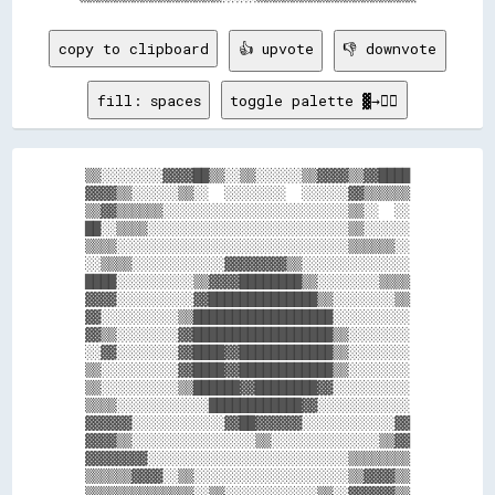
copy to clipboard
👍 upvote
👎 downvote
fill: spaces
toggle palette ▓→✊🏽
▒▒░░░░░░░░▓▓▓▓██▒▒░░▒▒░░░░░░▒▒▓▓▓▓▒▒▓▓████

▓▓▓▓▒▒░░░░░░▒▒░░  ░░░░░░░░  ░░░░░░▓▓▒▒▒▒▒▒

▒▒▓▓▒▒▒▒▒▒░░░░░░░░░░░░░░░░░░░░░░░░▒▒░░  ░░

██░░▒▒▒▒░░░░░░░░░░░░░░░░░░░░░░░░░░▒▒░░░░░░

▒▒▒▒░░░░░░░░░░░░░░░░░░░░░░░░░░░░░░▒▒▒▒▒▒░░

░░▒▒▒▒░░░░░░░░░░░░▓▓▓▓▓▓▓▓▒▒░░░░░░░░░░░░░░

████░░░░░░░░░░▒▒▓▓▓▓████████▒▒░░░░░░░░▒▒▒▒

▓▓▓▓░░░░░░░░░░▓▓██████████████▒▒░░░░░░░░▒▒

▓▓░░░░░░░░░░▒▒██████████████████░░░░░░░░░░

▓▓▒▒░░░░░░░░▓▓██████████████████▒▒░░░░░░░░

░░▓▓░░░░░░░░▓▓████▓▓████████████▒▒░░░░░░░░

▒▒░░░░░░░░░░▓▓████▓▓████████████▒▒░░░░░░░░

▒▒░░░░░░░░░░▒▒██████▓▓████████▓▓░░░░░░░░░░

▒▒▒▒░░░░░░░░░░░░████████████▓▓░░░░░░░░░░░░

▓▓▓▓▓▓░░░░░░░░░░░░▓▓██▓▓▓▓▓▓░░░░░░░░░░░░▓▓

▓▓▓▓▒▒░░░░░░░░░░░░░░░░▒▒░░░░░░░░░░░░░░▒▒▓▓

▓▓▓▓▓▓▓▓░░░░░░░░░░░░░░░░░░░░░░░░░░▒▒▒▒▒▒▒▒

▒▒▒▒▒▒▓▓▓▓░░▒▒░░░░░░░░░░░░░░░░░░░░▒▒▓▓▓▓▒▒

▒▒▒▒▒▒▒▒▒▒▒▒▒▒░░▒▒░░░░░░░░░░░░▒▒░░▓▓▓▓▓▓▒▒
