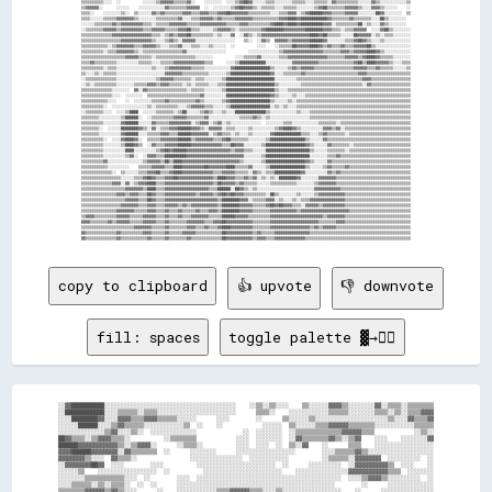
copy to clipboard
👍 upvote
👎 downvote
fill: spaces
toggle palette ▓→✊🏽
░░▓▓██████████░░░░░░░░░░░░░░░░░░░░░░░░░░░░░░░░░░░░░░░░    ░░▒▒░░▒▒░░░░    ▒▒░░░░░░▓▓▓▓▒▒░░░░░░░░▓▓░░▒▒▒▒░░▒▒▒▒▒▒▒▒

░░████████████░░░░▒▒▒▒▒▒░░▒▒▒▒░░░░░░░░░░░░░░░░░░░░░░░░      ▒▒▒▒░░    ░░░░░░░░░░░░▒▒▒▒▒▒░░░░░░░░▒▒▒▒░░▒▒░░▒▒▒▒▓▓▓▓

░░░░████████▓▓░░░░▓▓▓▓▒▒▒▒▓▓▓▓▒▒▒▒▒▒░░░░░░      ░░░░        ░░      ▒▒░░░░░░▒▒░░░░░░░░░░░░░░░░░░░░░░▒▒░░░░▓▓▒▒▒▒▓▓

░░░░░░██████░░░░▒▒▓▓▒▒▒▒▒▒░░░░░░░░░░░░▒▒  ░░    ░░            ░░░░░░  ▒▒░░░░░░▒▒▒▒▓▓▓▓▓▓▒▒▒▒▒▒▒▒░░░░░░░░░░░░▒▒▒▒▒▒

░░░░░░░░░░░░░░▒▒▓▓░░░░▒▒░░  ░░░░░░░░░░░░░░              ░░  ░░░░░░░░  ░░▒▒▒▒▒▒▒▒▒▒▒▒▒▒▓▓▓▓▓▓▒▒▒▒            ░░▒▒░░

██▓▓▒▒▒▒░░▒▒▓▓▓▓▒▒▒▒░░          ░░▒▒▒▒▒▒▒▒            ░░░░  ░░░░░░░░  ░░▓▓▒▒▒▒▒▒▒▒▓▓▒▒░░▒▒▓▓    ░░░░    ░░░░░░░░▓▓

██████▓▓▓▓▓▓▓▓▓▓▓▓▒▒░░▒▒▓▓▓▓░░      ░░▒▒▒▒░░          ░░░░  ░░░░  ░░  ▒▒░░▓▓    ░░      ▒▒▒▒    ░░░░░░░░░░░░░░░░░░

▓▓▓▓██████▓▓▓▓▓▓▓▓░░▓▓▒▒▒▒▒▒▒▒  ░░      ░░░░░░░░      ░░░░░░░░░░░░░░░░░░        ░░░░▒▒▒▒▒▒▓▓▒▒░░░░░░░░░░░░░░░░░░░░

▓▓▓▓▓▓▓▓▒▒░░░░  ▓▓▒▒▒▒░░                ░░░░░░░░░░░░░░░░  ░░░░░░░░░░░░          ░░▒▒▒▒▒▒░░▓▓▓▓▓▓▓▓  ░░░░░░░░░░  ░░

░░▓▓▓▓▓▓▓▓██▓▓  ░░░░        ░░░░          ░░░░░░░░░░░░░░░░░░░░░░░░  ░░      ░░░░░░░░░░  ░░▓▓▓▓▓▓▓▓▓▓▒▒  ░░░░    ░░

░░░░░░▒▒    ░░░░░░░░░░░░░░░░░░  ░░          ░░░░░░░░░░░░░░░░░░░░░░░░    ░░░░░░░░░░░░░░░░▓▓▓▓▓▓▓▓▓▓▓▓▒▒▒▒  ░░░░░░░░

░░░░░░░░▒▒▒▒▒▒▒▒▒▒▒▒░░░░  ░░        ░░░░  ░░░░░░░░░░░░░░░░░░░░░░░░░░░░░░░░░░░░░░░░░░░░  ░░░░▒▒▓▓▓▓▒▒░░░░░░░░░░  ░░

░░░░▒▒▒▒▒▒░░▒▒░░▒▒▒▒░░  ░░  ░░      ░░░░░░░░░░░░░░░░░░░░░░░░░░░░░░░░░░░░░░░░░░░░░░░░        ░░      ░░░░░░░░░░░░░░

▒▒▒▒▒▒▒▒▓▓▓▓▓▓▒▒▓▓▒▒░░░░      ░░    ░░░░░░░░░░░░▒▒▒▒▓▓▓▓▓▓▒▒▒▒░░░░▒▒░░░░░░░░░░░░░░░░░░    ░░      ░░░░░░░░░░░░░░░░
