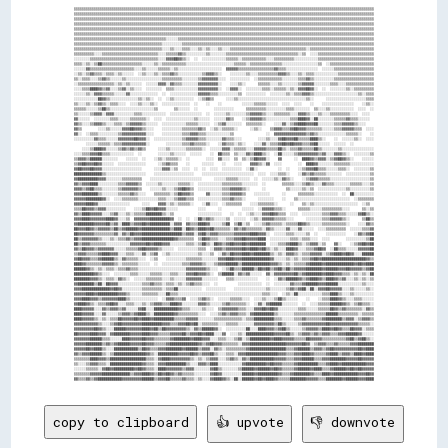
▒▒▒▒▒▒▒▒▒▒▒▒▒▒▒▒▒▒▒▒▒▒▒▒▒▒▒▒▒▒▒▒▒▒▒▒▒▒▒▒▒▒▒▒▒▒▒▒▒▒▒▒▒▒▒▒▒▒▒▒▒▒▒▒▒▒▒▒▒▒▒▒▒▒▒▒▒▒▒▒▒▒▒▒▒▒▒▒▒▒▒▒▒▒▒▒▒▒▒▒▒▒▒▒▒▒▒▒▒▒▒▒▒▒▒▒▒▒▒▒▒▒▒▒▒▒▒▒▒▒▒▒▒▒▒▒▒▒▒▒▒▒▒▒▒▒▒▒▒▒
▒▒▒▒▒▒▒▒▒▒▒▒▒▒▒▒▒▒▒▒▒▒▒▒▒▒▒▒▒▒▒▒▒▒▒▒▒▒▒▒▒▒▒▒▒▒▒▒▒▒▒▒▒▒▒▒▒▒▒▒▒▒▒▒▒▒▒▒▒▒▒▒▒▒▒▒▒▒▒▒▒▒▒▒▒▒▒▒▒▒▒▒▒▒▒▒▒▒▒▒▒▒▒▒▒▒▒▒▒▒▒▒▒▒▒▒▒▒▒▒▒▒▒▒▒▒▒▒▒▒▒▒▒▒▒▒▒▒▒▒▒▒▒▒▒▒▒▒▒▒
▒▒▒▒▒▒▒▒▒▒▒▒▒▒▒▒▒▒▒▒▒▒▒▒▒▒▒▒▒▒▒▒▒▒▒▒▒▒▒▒▒▒▒▒▒▒▒▒▒▒▒▒▒▒▒▒▒▒▒▒▒▒▒▒▒▒▒▒▒▒▒▒▒▒▒▒▒▒▒▒▒▒▒▒▒▒▒▒▒▒▒▒▒▒▒▒▒▒▒▒▒▒▒▒▒▒▒▒▒▒▒▒▒▒▒▒▒▒▒▒▒▒▒▒▒▒▒▒▒▒▒▒▒▒▒▒▒▒▒▒▒▒▒▒▒▒▒▒▒▒
▒▒▒▒▒▒▒▒▒▒▒▒▒▒▒▒▒▒▒▒▒▒▒▒▒▒▒▒▒▒▒▒▒▒▒▒▒▒▒▒▒▒▒▒▒▒▒▒▒▒▒▒▒▒▒▒▒▒▒▒▒▒▒▒▒▒▒▒▒▒▒▒▒▒▒▒▒▒▒▒▒▒▒▒▒▒▒▒▒▒▒▒▒▒▒▒▒▒▒▒▒▒▒▒▒▒▒▒▒▒▒▒▒▒▒▒▒▒▒▒▒▒▒▒▒▒▒▒▒▒▒▒▒▒▒▒▒▒▒▒▒▒▒▒▒▒▒▒▒▒
▒▒▒▒▒▒▒▒▒▒▒▒▒▒▒▒▒▒▒▒▒▒▒▒▒▒▒▒▒▒▒▒▒▒▒▒▒▒▒▒▒▒▒▒▒▒▒▒▒▒▒▒▒▒▒▒▒▒▒▒▒▒▒▒▒▒▒▒▒▒▒▒▒▒▒▒▒▒▒▒▒▒▒▒▒▒▒▒▒▒▒▒▒▒▒▒▒▒▒▒▒▒▒▒▒▒▒▒▒▒▒▒▒▒▒▒▒▒▒▒▒▒▒▒▒▒▒▒▒▒▒▒▒▒▒▒▒▒▒▒▒▒▒▒▒▒▒▒▒▒
▒▒▒▒▒▒▒▒▒▒▒▒▒▒▒▒▒▒▒▒▒▒▒▒▒▒▒▒▒▒▒▒▒▒▒▒▒▒▒▒▒▒▒▒▒▒▒▒▒▒▒▒▒▒▒▒▒▒▒▒▒▒▒▒▒▒▒▒▒▒▒▒▒▒▒▒▒▒▒▒▒▒▒▒▒▒▒▒▒▒▒▒▒▒▒▒▒▒▒▒▒▒▒▒▒▒▒▒▒▒▒▒▒▒▒▒▒▒▒▒▒▒▒▒▒▒▒▒▒▒▒▒▒▒▒▒▒▒▒▒▒▒▒▒▒▒▒▒▒▒
▒▒▒▒▒▒▒▒▒▒▒▒▒▒▒▒▒▒▒▒▒▒▒▒▒▒▒▒▒▒▒▒▒▒▒▒▒▒▒▒▒▒▒▒▒▒░░░░░░▒▒▒▒▒▒▒▒▒▒▒▒▒▒▒▒▒▒▒▒▒▒▒▒▒▒▒▒▒▒▒▒▒▒▒▒▒▒▒▒▒▒▒▒▒▒▒▒▒▒▒▒▒▒▒▒▒▒▒▒▒▒▒▒▒▒▒▒▒▒▒▒▒▒▒▒▒▒▒▒▒▒▒▒▒▒▒▒▒▒▒▒▒▒▒▒▒▒
▒▒▒▒▒▒▒▒▒▒▒▒▒▒▒▒▒▒▒▒▒▒▒▒▒▒▒▒▒▒▒▒▒▒▒▒▒▒▒▒▒▒▒▒░░░░░░░░░░▒▒▒▒▒▒▒▒▒▒▒▒▒▒▒▒▒▒▒▒▒▒▒▒▒▒▒▒▒▒▒▒▒▒▒▒▒▒▒▒▒▒▒▒▒▒▒▒▒▒▒▒▒▒▒▒▒▒▒▒▒▒▒▒▒▒▒▒▒▒▒▒▒▒▒▒▒▒▒▒▒▒▒▒▒▒▒▒▒▒▒▒▒▒▒▒
▒▒▒▒▒▒▒▒▒▒▒▒▒▒▒▒▒▒▒▒▒▒▒▒▒▒▒▒▒▒▒▒▒▒▒▒▒▒▒▒▒▒▒▒░░░░▒▒░░░░▒▒▒▒░░░░▒▒░░▒▒░░░░▒▒░░░░▒▒▒▒▒▒▒▒▒▒▒▒▒▒▒▒▒▒▒▒▒▒▒▒▒▒▒▒▒▒▒▒▒▒▒▒▒▒░░▒▒▒▒▒▒▒▒▒▒▒▒▒▒▒▒▒▒▒▒▒▒▒▒▒▒▒▒▒▒▒▒
▒▒▒▒▒▒▒▒▒▒░░░░▒▒▒▒▒▒▒▒▒▒▒▒▒▒▒▒▒▒▒▒▒▒▒▒▒▒▒▒░░░░▒▒▒▒▒▒▓▓▒▒░░░░░░░░░░▒▒░░░░░░░░▒▒▒▒▒▒▒▒▒▒▒▒▒▒▒▒▒▒▒▒▒▒▒▒▒▒▒▒▒▒▒▒▒▒▒▒░░▒▒  ░░░░▒▒▒▒▒▒▒▒▒▒▒▒▒▒▒▒▒▒▒▒▒▒▒▒▒▒▒▒
░░░░░░░░▒▒▒▒▒▒▒▒▒▒▒▒▒▒▒▒▒▒▒▒▒▒▒▒▒▒▒▒▒▒▒▒▒▒░░░░▓▓▓▓██▓▓▒▒░░  ░░  ░░░░░░░░░░░░▒▒▒▒▒▒░░▒▒▒▒▒▒▒▒▒▒▒▒░░░░▒▒▒▒▒▒▒▒▒▒░░░░░░░░░░░░▒▒▒▒▒▒▒▒▒▒▒▒▒▒▒▒▒▒▒▒▒▒▒▒▒▒▒▒
▒▒▒▒░░▒▒░░▒▒██▒▒▒▒▒▒▒▒▒▒▒▒▒▒▒▒▒▒▒▒░░░░░░▒▒░░▒▒▒▒▒▒▒▒▒▒▒▒░░░░░░░░░░░░░░░░░░░░░░░░▒▒▒▒▒▒░░▒▒▒▒▒▒▒▒▒▒▒▒▒▒▒▒░░░░░░░░░░░░░░░░░░▒▒  ░░▒▒▒▒▒▒▒▒▒▒▒▒▒▒▒▒▒▒▒▒▒▒
░░░░░░▓▓▒▒▒▒▒▒▒▒▒▒▒▒▒▒▒▒▒▒▒▒▒▒░░░░▒▒░░░░░░▒▒▒▒▒▒░░▒▒░░░░░░░░░░░░░░░░░░░░░░  ▓▓▓▓▓▓▒▒▒▒▒▒▒▒▒▒▒▒▒▒▒▒▒▒▓▓▒▒▒▒░░░░░░░░░░░░░░░░  ░░░░░░▒▒▒▒▒▒▒▒▒▒▒▒▒▒▒▒▒▒▒▒
░░▒▒░░▒▒▓▓▒▒▒▒░░▒▒▒▒░░▒▒░░░░░░  ░░▒▒░░░░▒▒░░▒▒▒▒▓▓▒▒░░░░░░░░░░░░▒▒▓▓▓▓▒▒░░    ░░░░░░░░▒▒░░░░▒▒▒▒▒▒▒▒▒▒▓▓▓▓▒▒░░░░▒▒░░▒▒▒▒░░░░░░░░░░░░▒▒▒▒▒▒▒▒▒▒▒▒▒▒▒▒▒▒
▒▒░░▒▒▒▒░░░░▒▒▓▓▒▒░░░░░░▒▒░░░░░░░░░░░░░░░░░░▒▒▒▒▒▒▒▒▒▒░░░░░░░░▒▒▓▓▓▓▓▓▓▓░░░░  ░░░░░░░░░░  ░░▒▒▒▒▒▒▒▒▒▒▒▒░░░░░░░░▒▒▒▒▓▓▒▒░░░░░░░░░░▒▒▒▒▒▒▒▒▒▒▒▒▒▒▒▒▒▒▒▒
░░▒▒▒▒▒▒▒▒▒▒▒▒▒▒▒▒▒▒░░▒▒░░▒▒░░░░░░  ░░░░░░▓▓▓▓░░▓▓▒▒▒▒░░░░░░░░▓▓▓▓▓▓▓▓▓▓░░    ░░░░▒▒░░      ▒▒▒▒▒▒░░░░▒▒░░░░░░░░▒▒▓▓▓▓▓▓░░░░░░░░▒▒▒▒░░░░▒▒▒▒▒▒▒▒▒▒▒▒▒▒
░░░░▒▒▒▒████▓▓▒▒▓▓░░░░▒▒▓▓░░▒▒░░░░  ░░░░░░░░  ▒▒▒▒░░░░░░░░░░░░▓▓▓▓▓▓▓▓▓▓░░  ░░▓▓▓▓░░  ░░░░░░░░▒▒▒▒░░▒▒▒▒▒▒░░▒▒░░▓▓▓▓██▓▓░░  ░░  ░░░░░░░░▒▒░░▒▒▒▒▒▒▒▒▒▒
░░░░░░▒▒░░▓▓▓▓▒▒▒▒▒▒░░░░░░▓▓░░░░░░░░░░░░░░  ░░  ░░░░░░░░░░░░░░▓▓▓▓▓▓▒▒▒▒░░░░░░░░░░▒▒  ░░░░░░░░░░  ░░░░░░░░▒▒░░▒▒▒▒▓▓▓▓▒▒░░░░░░░░░░░░░░░░░░░░░░▒▒░░▒▒▒▒
░░░░░░░░░░░░██▓▓▒▒░░░░░░░░░░░░░░▒▒░░▒▒░░  ░░  ░░▒▒░░░░░░░░░░  ░░▒▒▓▓▒▒      ░░░░▒▒░░░░░░░░░░░░░░░░░░░░░░░░░░░░░░░░░░▒▒░░      ░░░░░░░░░░░░░░░░░░░░▒▒▒▒
▒▒░░░░▒▒░░▒▒▓▓▒▒░░▒▒▒▒░░░░  ░░░░▒▒░░░░▒▒░░  ░░░░░░░░░░░░░░  ░░    ░░    ░░          ░░░░░░▒▒▒▒▒▒░░░░░░  ░░░░  ░░░░    ░░    ░░░░░░░░░░░░░░░░    ░░▒▒░░
▒▒▒▒▒▒░░░░░░▒▒██▒▒░░░░░░░░░░░░░░░░░░░░░░▒▒        ▒▒░░░░░░  ░░        ░░░░░░░░░░      ▒▒▒▒▒▒▒▒▒▒░░░░░░░░░░▒▒▒▒░░░░░░░░  ▒▒░░░░▒▒░░░░░░░░░░░░  ░░░░  ░░
▒▒░░░░░░▒▒▓▓▓▓░░▓▓▓▓░░░░░░░░░░▒▒▒▒░░░░░░░░░░░░  ░░░░░░░░░░░░░░░░  ░░  ░░░░░░▒▒░░░░░░░░▒▒▓▓▓▓▓▓▒▒░░░░▒▒▒▒▒▒▒▒░░░░▓▓▓▓▒▒░░░░▒▒░░░░▒▒▒▒▒▒▒▒▒▒░░░░  ░░░░  
▓▓░░░░░░  ░░░░░░░░▒▒▒▒░░░░░░▒▒▒▒▒▒▒▒░░  ░░░░  ░░░░░░░░░░░░░░▒▒░░░░░░  ░░░░░░▓▓▒▒    ░░▒▒▓▓▓▓▓▓▒▒░░░░░░░░░░░░▒▒▒▒████▓▓░░██░░░░░░░░▒▒▒▒▒▒▓▓▒▒▒▒░░░░░░  
▓▓▒▒░░░░▒▒▓▓▓▓▒▒░░░░▒▒▒▒░░▒▒▓▓▓▓▓▓▒▒░░░░░░  ░░░░░░░░░░░░▒▒▒▒▒▒░░░░░░  ░░▒▒▓▓░░░░░░░░  ▒▒▒▒▒▒▒▒░░    ░░░░▓▓░░▒▒▓▓████▓▓▓▓██░░░░░░░░▒▒▒▒▓▓▓▓▓▓▒▒░░░░    
▓▓▒▒        ░░░░▒▒░░░░░░▓▓▓▓██▓▓▓▓▒▒░░░░    ░░░░░░░░░░▒▒▒▒▒▒▒▒▓▓▒▒  ░░▒▒░░▒▒▒▒▒▒░░      ░░▒▒░░    ▒▒▓▓▓▓▒▒▒▒▓▓██▓▓▓▓▒▒▒▒▒▒▒▒░░░░░░▒▒▒▒▓▓▓▓▓▓▒▒▒▒  ░░░░
▓▓░░  ░░▒▒▒▒░░░░░░░░░░▒▒▓▓▓▓▓▓▓▓▓▓▓▓░░░░    ░░░░░░░░░░▒▒▒▒▓▓▓▓▒▒▒▒░░░░░░░░░░░░▒▒                ░░  ▓▓▓▓▓▓▓▓▓▓▓▓▓▓▓▓▒▒▓▓▒▒░░░░░░░░░░░░░░▒▒▒▒▒▒░░    ░░
░░░░░░░░░░▓▓▒▒▒▒░░░░░░▓▓▓▓▓▓▓▓██▓▓▓▓░░  ░░░░░░░░░░░░░░▒▒▓▓▓▓▓▓▒▒▒▒░░░░░░░░▓▓▒▒▒▒░░░░        ░░░░▒▒░░░░▓▓██▓▓▓▓██▒▒▒▒▒▒████▒▒░░    ░░  ░░░░░░▒▒░░  ░░░░
      ░░░░░░▒▒▒▒▒▒░░▒▒▒▒▓▓▓▓▓▓▓▓▓▓▓▓░░        ░░░░░░░░▒▒▒▒▓▓▒▒▒▒▒▒░░    ░░▓▓▒▒▒▒░░▒▒░░    ░░░░▓▓░░▒▒▒▒▓▓██▓▓██▓▓▓▓▒▒▒▒▓▓██░░░░░░  ░░░░░░  ░░          
    ░░░░▒▒████▓▓░░░░░░▒▒▓▓▒▒▓▓▒▒▓▓▒▒      ░░░░▒▒░░░░░░░░▒▒▒▒▒▒▒▒░░  ░░░░░░▓▓▓▓░░▒▒▒▒▒▒░░░░▓▓▓▓▓▓▒▒▒▒▒▒██▒▒░░▒▒▒▒▓▓▒▒▒▒▒▒██▒▒░░░░░░░░▒▒░░░░░░░░░░░░░░░░
░░░░▒▒▒▒▓▓▓▓██▒▒▒▒░░░░░░░░░░░░  ░░        ░░░░░░▒▒░░░░░░  ░░░░░░    ░░  ██▒▒▒▒  ▒▒░░░░▓▓▒▒████▒▒░░  ░░██░░░░░░▒▒▓▓▓▓▓▓▓▓▓▓▒▒▓▓░░░░▓▓▓▓▒▒░░  ░░░░░░░░▒▒
▒▒▓▓▓▓▒▒██████░░░░░░░░    ░░░░░░  ░░    ░░▒▒░░▒▒▒▒▒▒░░  ░░        ░░░░  ▓▓░░░░  ▒▒  ▒▒░░▒▒██▓▓▓▓░░    ▓▓      ░░  ████▓▓▒▒▓▓▓▓░░▒▒▓▓██▓▓▒▒░░    ░░░░░░
▒▒▓▓██▓▓▓▓██▓▓░░░░░░  ░░░░░░░░░░░░░░      ░░▒▒▓▓▒▒▒▒    ░░      ░░░░░░    ░░    ░░░░    ▓▓▓▓▒▒░░▓▓  ░░░░        ░░  ████▓▓░░░░░░░░▒▒▒▒▒▒▒▒░░░░░░░░░░░░
▓▓██▓▓▓▓██▓▓▓▓░░░░░░░░░░░░░░░░░░░░      ░░░░▓▓▓▓░░▒▒  ░░░░  ░░  ░░  ░░░░  ░░░░░░░░░░  ░░▓▓░░          ░░  ░░    ░░▒▒▓▓▓▓██▒▒▒▒░░░░░░▒▒▒▒░░  ░░░░░░░░▒▒
██████████████▒▒░░░░░░░░░░░░░░░░░░░░    ░░░░░░░░░░░░░░░░░░░░    ░░░░░░░░░░░░░░░░░░░░░░░░░░  ░░░░  ░░░░▒▒▒▒░░    ░░▓▓▒▒▓▓▒▒▒▒▒▒░░░░░░░░  ░░░░░░░░░░░░▒▒
▓▓██████████▓▓▓▓░░░░░░░░▒▒▒▒▒▒▒▒▒▒    ░░░░░░░░░░░░░░░░░░░░░░░░░░      ░░░░░░▒▒▒▒▒▒░░░░░░  ░░  ░░░░░░▒▒░░▓▓▒▒░░    ░░▒▒▓▓▓▓▒▒▒▒▒▒░░░░░░░░░░░░░░░░░░░░▒▒
▓▓▒▒▓▓▓▓████░░░░░░░░░░▒▒▒▒▓▓▓▓▓▓▒▒  ░░░░░░▒▒░░░░░░░░▒▒▒▒▒▒░░  ░░░░░░░░░░░░▒▒▒▒▒▒▒▒▒▒░░░░░░░░  ░░        ▒▒▒▒▒▒░░░░▒▒▓▓▒▒░░░░▓▓▒▒▒▒░░░░░░░░▒▒▒▒▒▒░░░░▒▒
▓▓▓▓▒▒▓▓██▒▒▒▒░░░░░░░░▒▒▓▓▓▓▓▓▓▓▒▒    ░░░░░░▒▒░░░░▒▒▓▓██▓▓▒▒  ░░░░░░░░░░░░▒▒▒▒▓▓▓▓▓▓▒▒░░      ░░          ▒▒░░░░░░▒▒░░▒▒  ░░░░░░░░░░░░░░▒▒░░░░░░░░░░▒▒
▓▓▓▓████████▒▒░░░░░░░░▒▒▒▒▒▒▓▓▒▒░░░░    ▒▒▒▒▒▒▒▒░░▒▒██▓▓▓▓▒▒      ▓▓░░░░░░▒▒▒▒▓▓▓▓▓▓▒▒    ░░░░░░░░      ░░      ▒▒▒▒▒▒▒▒░░░░░░░░░░░░  ░░  ██░░░░░░░░░░
▓▓▓▓▓▓████████▓▓░░  ░░░░▒▒▒▒▒▒▒▒░░░░░░░░░░▒▒▒▒░░░░▒▒▓▓▓▓▒▒▒▒  ░░░░░░░░░░░░▒▒▒▒▓▓▒▒▒▒░░      ░░░░░░░░    ░░    ▒▒░░░░░░░░░░░░░░░░░░░░░░░░░░  ░░▒▒▒▒▒▒▒▒
▓▓▓▓▓▓████▓▓░░░░░░░░░░░░░░░░      ░░░░    ▓▓▓▓░░▒▒░░▒▒▒▒▒▒░░    ░░▓▓░░░░  ░░▒▒▒▒▒▒▒▒    ░░░░▒▒▒▒▒▒▒▒░░      ░░    ▒▒░░▒▒░░░░░░░░░░░░░░░░░░░░░░  ░░▒▒  
▒▒▒▒██▓▓▓▓▒▒▓▓▓▓░░░░░░░░░░    ░░░░▒▒██▓▓██▓▓▓▓░░░░░░          ░░░░      ░░          ░░░░░░  ░░▓▓▓▓▓▓▒▒▒▒░░      ▒▒▒▒▒▒░░░░░░▒▒▒▒▒▒▒▒▒▒░░░░      ▒▒░░▒▒
▓▓▒▒████▓▓▓▓▓▓░░░░▒▒▓▓░░░░▒▒░░▒▒▒▒▒▒████████▒▒░░▒▒            ░░░░░░░░░░░░    ░░  ░░  ░░▒▒░░░░▓▓▓▓██▓▓▒▒▒▒  ░░░░  ░░░░░░░░░░▒▒▒▒▓▓▓▓▒▒▒▒░░░░░░▓▓██▒▒░░
▓▓▓▓████▓▓▓▓▓▓▓▓████▓▓░░░░▒▒  ▓▓▓▓▓▓▓▓██████████▓▓  ░░  ░░  ░░██▒▒▓▓▒▒░░░░░░▒▒  ░░░░░░  ░░▒▒░░▓▓▓▓▓▓▒▒▒▒▒▒░░░░      ░░░░░░░░▒▒▒▒▓▓▓▓▓▓▒▒░░      ▒▒██▒▒
▓▓████████▓▓▓▓▓▓██▒▒▓▓░░████▒▒▓▓▓▓██▓▓██████████░░▓▓▓▓  ▓▓▒▒▒▒████▓▓░░░░░░▒▒██  ▒▒██░░▒▒  ░░░░▒▒▓▓▒▒▒▒▒▒░░▒▒▒▒▒▒██▓▓▒▒░░░░░░▒▒▒▒▒▒▒▒▒▒▒▒░░    ░░░░▓▓▒▒
██▓▓▓▓██▓▓▒▒▓▓▓▓▓▓▒▒██▒▒▓▓██████▓▓██████████████▒▒████░░██▓▓▒▒████▓▓██▒▒▒▒▒▒▒▒░░▓▓▒▒▓▓▒▒▒▒▒▒▒▒░░▓▓▒▒░░░░░░▓▓░░░░▓▓░░░░░░  ░░░░▒▒▒▒▒▒▒▒▒▒  ░░░░░░▒▒▒▒▓▓
██▓▓▓▓▓▓▓▓▒▒▒▒▒▒▒▒▒▒▓▓░░▓▓▒▒██▓▓▓▓████████████████████▒▒▓▓▓▓░░▓▓██▒▒▓▓▓▓▒▒▒▒▒▒▒▒▓▓▓▓▓▓▓▓████▓▓▓▓░░  ░░░░░░▒▒▒▒░░░░░░▒▒  ░░    ░░░░░░░░░░    ░░▓▓▒▒▓▓██
██▒▒▓▓▓▓▓▓▓▓▒▒░░░░▒▒░░▒▒▒▒▓▓▒▒▓▓▓▓████████████████▓▓▒▒▒▒▒▒▒▒  ▒▒██▓▓▒▒▒▒░░░░▒▒▒▒▓▓▓▓██▓▓▓▓▓▓████  ░░░░░░░░░░▒▒▒▒░░▒▒▒▒░░░░  ░░░░        ░░░░░░░░░░▒▒██
██▒▒▓▓▓▓▒▒▒▒▒▒▒▒░░░░░░░░░░░░▓▓▓▓▓▓▓▓██▓▓████▓▓▓▓░░░░░░░░▒▒▒▒░░▒▒██▒▒░░██▓▓▒▒▓▓██▓▓▓▓██▓▓████████  ░░░░▒▒▒▒▓▓████▒▒░░▒▒▓▓▓▓░░▒▒    ▓▓░░    ░░▒▒▓▓██▓▓██
▓▓▒▒██▓▓▓▓▒▒▓▓▓▓▓▓▓▓░░░░░░▒▒▒▒▒▒▓▓██▓▓▓▓▓▓▒▒░░░░░░  ░░░░░░░░░░▒▒▒▒  ░░▓▓▓▓▒▒▓▓▓▓▓▓▓▓██▓▓████▓▓██▒▒░░▒▒░░░░████▓▓░░░░▒▒▒▒▓▓██▓▓  ░░██▒▒▒▒░░░░░░▓▓▓▓▓▓██
▒▒▓▓▓▓▒▒▒▒▒▒▓▓████▓▓▓▓░░░░▒▒▒▒░░░░▓▓░░▒▒▓▓  ░░▒▒░░░░░░░░░░░░░░▒▒░░░░▒▒  ░░▓▓▒▒██▓▓▓▓████▓▓████████▒▒░░▒▒░░▓▓▓▓▒▒░░▒▒▒▒▓▓▓▓▓▓░░▒▒▓▓████▓▓██▓▓░░░░██████
▓▓██▓▓▓▓▒▒▒▒▓▓██████▒▒░░▓▓▒▒▒▒▒▒░░░░  ░░▒▒    ░░░░░░░░░░▒▒▒▒▒▒▒▒░░░░░░░░▓▓▓▓████▓▓▓▓██████████████▓▓░░░░░░▒▒░░▒▒░░▒▒▒▒▓▓██▓▓██████████████████████▓▓▒▒
████▓▓▒▒▒▒▒▒▒▒▓▓▓▓▓▓▒▒░░▒▒▒▒▒▒▒▒░░░░░░  ░░  ░░░░░░░░░░▒▒▒▒▓▓▓▓▓▓▒▒░░░░▒▒▓▓▓▓██████▒▒██████████████▓▓▓▓▒▒░░▒▒░░▒▒▒▒▒▒▓▓██████▓▓██████████████▓▓██▓▓████
██████▓▓▒▒░░▒▒░░▒▒▒▒░░▒▒▒▒▓▓▒▒▒▒░░░░░░░░░░░░░░░░░░░░░░░░▓▓▓▓▓▓▓▓▓▓▒▒░░░░  ░░▒▒██▒▒▒▒██████▒▒██▓▓██▒▒▓▓██▒▒██▒▒▓▓▓▓▓▓████████▓▓██████▓▓▓▓██▓▓▓▓▓▓▒▒▓▓██
██████████▓▓▒▒░░░░  ░░░░░░░░▒▒▒▒░░░░░░▒▒▒▒▒▒░░░░▒▒▒▒░░░░▓▓▓▓██▓▓▓▓▒▒░░  ▒▒██████░░▓▓▒▒▓▓░░░░░░  ▓▓░░▓▓▓▓▓▓▓▓▓▓██▒▒▓▓████████▓▓████▓▓▓▓▒▒▒▒░░▒▒░░▒▒░░██
████████▓▓▓▓▒▒░░▒▒▒▒░░▓▓▒▒░░  ░░░░░░▒▒▒▒▒▒▒▒░░░░▒▒░░░░░░▓▓▓▓▓▓▓▓░░░░░░░░    ▒▒▒▒░░░░░░░░░░░░    ░░  ░░▓▓▒▒██████▓▓▒▒▓▓████▓▓▒▒████▓▓▒▒▓▓░░░░▒▒░░▒▒░░▒▒
▓▓████████▒▒██░░██▓▓▓▓░░░░░░░░░░░░▒▒▒▒▓▓▒▒▒▒░░▒▒▒▒░░▒▒░░▒▒▓▓▒▒▒▒░░░░  ░░          ░░░░░░░░░░░░  ░░  ░░░░░░░░▓▓▒▒▒▒▓▓██████▓▓▓▓██████░░░░░░░░░░░░▒▒░░░░
▓▓▓▓██████████████▓▓██▓▓░░░░░░░░░░▒▒▒▒▒▒▒▒▒▒░░▒▒▒▒██░░░░░░░░░░░░  ░░░░░░░░░░    ░░░░░░░░░░░░░░░░▒▒░░░░░░░░▒▒▓▓▒▒▓▓██░░██░░▓▓▓▓██▓▓▓▓▓▓░░░░▒▒░░░░░░▒▒░░
▓▓▓▓▓▓████▓▓██████████▓▓▓▓▒▒░░░░░░▒▒▒▒▒▒▒▒░░░░██▒▒▒▒░░░░░░░░░░░░░░░░░░░░░░░░░░░░░░░░░░░░░░░░░░▒▒▒▒░░░░  ░░▒▒░░██░░░░░░░░░░░░▒▒▒▒████▒▒░░░░▒▒░░░░░░░░░░
▓▓▓▓████▓▓▓▓▒▒▓▓▓▓▓▓▓▓████▒▒░░░░░░░░░░░░░░  ░░▓▓▓▓▒▒▒▒▓▓  ░░░░▒▒▓▓▒▒░░  ░░░░░░▒▒▒▒▒▒░░░░  ░░░░▒▒░░░░▒▒██▒▒░░░░░░    ░░    ░░▒▒▒▒████▓▓▒▒░░░░▒▒▒▒░░░░░░
▓▓████▓▓▒▒░░▒▒▒▒▓▓██▓▓░░░░▒▒▒▒░░░░▒▒░░▒▒▓▓▓▓▒▒▒▒████▓▓░░░░░░░░▓▓▓▓▒▒░░░░░░▒▒▓▓▒▒▒▒▒▒▒▒░░  ░░▓▓░░▓▓██████░░░░░░░░  ░░  ░░░░▒▒▒▒▒▒██████▓▓▒▒░░▒▒▓▓▒▒▒▒░░
████▓▓▓▓▓▓░░░░▓▓▒▒▓▓▓▓▒▒▓▓░░░░░░▓▓██░░░░████████████▓▓▒▒▒▒░░░░░░▒▒░░░░  ▒▒▓▓▓▓▓▓▓▓▒▒▒▒░░░░▓▓▓▓██▓▓██▓▓░░░░░░░░░░▒▒▒▒░░░░░░▒▒▒▒▒▒██▓▓▒▒▓▓▒▒▒▒▒▒▒▒░░▓▓▒▒
████▓▓▓▓▓▓░░░░▓▓░░░░░░▒▒▓▓▓▓▒▒▓▓████▒▒░░██████████▓▓▒▒▒▒▒▒▒▒▒▒░░░░  ░░░░▒▒▓▓▒▒▓▓▓▓▒▒▒▒░░▓▓██████████▒▒░░░░░░░░▒▒▒▒▒▒▒▒▒▒▒▒▒▒▒▒██████▒▒▒▒▒▒▒▒▒▒░░▒▒▒▒▒▒
████▓▓▓▓▓▓▒▒░░▒▒░░▒▒▒▒██▓▓▓▓▓▓██▓▓████▓▓██████████▒▒▒▒▒▒▓▓▓▓▓▓░░░░░░░░▒▒▒▒▒▒▒▒▒▒▒▒▒▒░░▒▒▒▒██████████▒▒▒▒░░░░░░▒▒▒▒▓▓▒▒▒▒▒▒▒▒▓▓████████▒▒▓▓▓▓░░▒▒▓▓▓▓▒▒
▓▓▓▓▓▓▓▓▓▓▓▓▒▒░░░░▒▒▓▓██▓▓▓▓▓▓▓▓▓▓██████████▓▓▓▓▒▒▒▒▓▓▓▓██▓▓██░░▒▒▒▒▒▒▒▒░░░░▒▒▒▒▒▒░░░░░░░░▓▓▓▓▓▓▓▓▓▓▒▒██▒▒░░░░░░▒▒▓▓▓▓▓▓▓▓▓▓▓▓██▓▓▓▓▓▓▓▓▓▓▓▓▓▓▒▒▒▒▒▒░░
▓▓▓▓▓▓▓▓▓▓██▓▓▒▒░░░░██████▓▓▓▓▓▓▓▓████▓▓██▒▒██▓▓▓▓▓▓▓▓▓▓▒▒░░▓▓▒▒██████▓▓░░  ░░░░░░░░░░██░░░░████▓▓▓▓▒▒▓▓██▒▒░░░░░░▒▒▓▓▓▓▓▓▒▒████▓▓██▓▓▒▒▒▒██▓▓▓▓░░▒▒▒▒
██▓▓▓▓▓▓████▓▓▓▓░░▓▓████████▓▓▓▓▓▓████▓▓▓▓▒▒▒▒▒▒▓▓▓▓▓▓██▒▒▓▓▓▓██▓▓████░░░░▓▓  ░░░░▒▒░░██████████████▓▓▓▓▓▓██▒▒░░▒▒▓▓▓▓▒▒▓▓▒▒▓▓▓▓▒▒▒▒▓▓▓▓██████▓▓░░░░░░
▓▓▓▓▓▓▓▓██████▒▒▒▒░░░░░░████▓▓▓▓▓▓
copy to clipboard
👍 upvote
👎 downvote