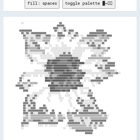
fill: spaces
toggle palette ▓→✊🏽
      ░░                                      ▓▓                                          

                                            ▓▓▓▓▓▓                                        

                                        ▓▓▓▓░░░░▓▓                                        

    ▓▓▓▓▓▓▓▓▓▓                        ▓▓░░  ░░▓▓░░▓▓▓▓                        ▓▓▓▓▓▓      

      ▓▓░░▓▓░░▓▓▓▓▓▓▓▓▓▓▓▓            ▓▓▓▓      ▓▓░░░░▓▓            ▓▓▓▓▓▓▓▓▓▓▓▓▓▓        

        ▓▓░░░░░░░░▓▓▓▓░░░░▓▓▓▓░░░░  ▓▓▓▓▓▓  ░░░░  ▓▓▒▒  ░░    ▓▓▓▓▓▓▓▓▒▒▒▒▓▓▒▒▓▓▓▓        

        ▒▒▒▒░░▒▒░░▒▒▒▒░░▒▒▒▒▒▒      ░░▒▒░░        ▒▒░░      ▒▒▒▒▒▒▒▒▒▒░░░░▒▒▒▒▒▒▒▒        

          ▒▒░░▒▒▒▒░░░░░░▒▒▒▒▒▒        ░░          ▒▒        ▒▒▒▒░░░░▒▒░░▒▒▒▒▒▒░░▓▓        

          ▓▓░░░░▓▓▓▓        ▓▓░░            ░░              ░░░░░░░░▓▓░░▓▓░░░░░░▓▓        

          ▓▓▒▒░░░░▓▓▓▓          ░░    ░░    ░░░░            ░░        ▒▒▓▓▓▓░░▓▓          

          ▓▓▒▒▒▒▒▒▒▒▓▓░░  ░░░░  ░░░░░░░░░░░░░░░░    ░░░░░░░░░░░░░░▒▒▒▒▓▓▒▒▒▒░░▓▓          

          ▒▒░░▒▒▒▒▒▒▒▒▒▒▒▒      ░░░░░░░░░░░░░░░░  ░░░░░░░░░░      ░░░░░░░░░░▒▒▒▒          

          ▒▒░░░░░░░░░░░░▒▒  ░░    ░░░░░░░░▓▓░░▓▓  ░░░░░░░░            ░░░░░░▒▒░░          

          ░░▒▒░░        ░░░░░░░░░░  ░░░░▓▓▓▓▓▓▓▓▓▓░░░░░░░░          ▒▒▒▒░░▒▒░░            

            ░░▒▒░░░░    ░░░░░░░░░░░░▓▓▓▓▓▓▓▓▓▓▓▓██▓▓▓▓░░        ▒▒▒▒▒▒▒▒▒▒▒▒▒▒▒▒▒▒        

                ▓▓░░░░          ██▓▓██████▓▓▓▓▓▓████▓▓████      ░░░░░░░░  ░░░░▓▓▓▓        

                ░░    ░░░░░░░░██▓▓████▓▓▓▓▓▓▓▓▓▓▓▓████▓▓████░░░░░░    ░░░░  ░░░░▓▓▓▓▓▓    

                            ░░▓▓████▓▓██████████▓▓▓▓████▓▓░░              ▓▓░░▒▒░░▓▓▓▓▓▓▓▓

                              ░░████▓▓████████████▓▓▓▓██▓▓                    ▓▓▓▓░░▓▓▓▓  

                    ░░░░░░░░▓▓▓▓▓▓▒▒████████▓▓██▓▓▒▒▒▒▓▓▓▓░░░░░░░░        ░░▒▒▒▒▒▒▒▒▒▒░░  

        ▒▒░░░░░░░░░░░░░░░░░░▒▒██▓▓▓▓▓▓▓▓██████████▓▓▓▓████░░░░░░░░░░░░░░░░▒▒▓▓▒▒▒▒▓▓░░    

      ▒▒░░░░░░  ░░░░  ░░  ░░░░▓▓▒▒▒▒▓▓██████████▓▓▒▒▓▓▓▓▓▓        ░░  ░░  ░░░░░░▒▒▒▒      

    ▓▓░░                      ██▓▓██▓▓██████████▓▓██▓▓▓▓████░░░░░░      ▓▓▓▓░░▓▓▓▓        

    ▓▓      ▓▓                ████▓▓██████████▓▓██▓▓▓▓▓▓██    ░░  ░░▓▓▓▓▓▓▓▓▓▓            

  ▒▒░░▒▒▒▒░░▒▒▒▒▒▒            ░░██▒▒▒▒▓▓▓▓▒▒▓▓▓▓▒▒▓▓▒▒▓▓░░        ░░  ░░▒▒                

▓▓▓▓▓▓░░░░▓▓░░                ████████▓▓██▓▓██▓▓██▓▓██████          ░░                    

    ▓▓▓▓░░░░              ░░░░░░████▓▓▓▓▓▓▓▓▓▓▓▓▓▓████  ░░░░░░░░                          

        ▓▓▓▓            ░░░░      ████████▓▓██▓▓██  ░░░░    ░░      ▓▓                    

                  ░░░░░░░░      ░░░░░░░░░░      ░░      ░░    ░░░░░░▒▒▒▒                  

            ▓▓░░░░▓▓░░          ░░        ░░    ░░░░      ░░          ▓▓▓▓                

          ▓▓░░░░▓▓░░          ░░          ░░░░      ░░      ▓▓░░        ▓▓▓▓              

          ▓▓░░▓▓░░              ░░          ░░      ░░      ▓▓░░▓▓░░░░░░░░▓▓              

        ▓▓▓▓░░▓▓▓▓                                    ░░      ▓▓▓▓░░░░░░░░▓▓              

        ▓▓░░▓▓░░▓▓        ▓▓                          ░░        ▓▓▓▓░░▓▓░░░░▓▓            

        ▓▓░░░░▓▓▓▓    ▓▓▓▓▓▓                            ░░      ░░▓▓▓▓▓▓▓▓░░▓▓            

        ▓▓░░▓▓▓▓▓▓▓▓▓▓▓▓░░▓▓    ▓▓              ░░      ▓▓░░░░▓▓▓▓░░░░░░░░▓▓▓▓            

        ▓▓▓▓░░▓▓░░░░▓▓▓▓▓▓░░  ▓▓▓▓    ▓▓      ▓▓▒▒▓▓▓▓  ▓▓▓▓▓▓▓▓▓▓▓▓▓▓▓▓░░▓▓▓▓            

        ░░▒▒░░▒▒▒▒▒▒▒▒▒▒▒▒▒▒▒▒▒▒▒▒  ▒▒▒▒░░  ▒▒▒▒░░▒▒▒▒▒▒▒▒▒▒▒▒▒▒▒▒▒▒▒▒▒▒░░▒▒░░            

        ▒▒▒▒░░▒▒▒▒▒▒▒▒▒▒▒▒▒▒▒▒░░▒▒░░▒▒▒▒▒▒  ▒▒▒▒░░░░░░▒▒░░▒▒░░▒▒▒▒▒▒▒▒▒▒▒▒▒▒              

        ▓▓░░▒▒▒▒▓▓▓▓▓▓▒▒░░░░▒▒▓▓░░░░▓▓▓▓      ▓▓▓▓░░░░░░▓▓░░░░░░▓▓▓▓▓▓▓▓▓▓▓▓              

      ▓▓▓▓▓▓          ▓▓▓▓▓▓▓▓▓▓▓▓▓▓▓▓          ▓▓▓▓▓▓▓▓▓▓░░▒▒░░░░▓▓░░▓▓░░▓▓              

      ▒▒░░░░          ░░░░  ░░  ░░░░░░          ░░▒▒▒▒▒▒▒▒▒▒▒▒▒▒░░▒▒░░▒▒░░▒▒▒▒            

      ░░                                          ░░    ░░▒▒▒▒▒▒▒▒▒▒▒▒▒▒▒▒░░▒▒            

                                                                ▓▓▓▓▓▓▓▓▓▓▓▓▓▓            
