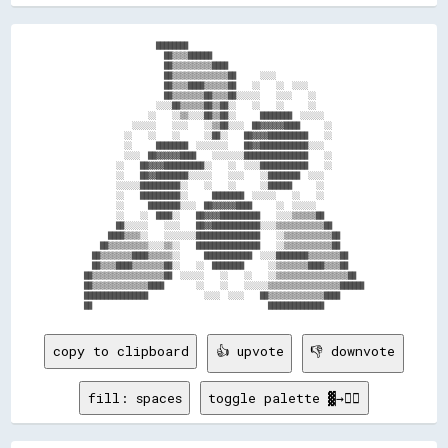
                  ████████                                            

                    ██▒▒▒▒██████                                      

                    ██▒▒▒▒▒▒▒▒▒▒████                                  

                    ██▒▒▒▒▒▒▒▒▒▒▒▒▒▒██      ░░░░                      

                    ██▒▒▒▒████▒▒▒▒▒▒██    ░░    ░░  ░░░░              

                    ██▒▒▒▒▒▒▒▒██▒▒▒▒██░░░░░░    ░░░░    ░░            

                  ░░░░██▒▒▒▒▒▒██▒▒██░░    ░░    ░░      ░░            

                ░░    ░░▒▒░░░░██▒▒██░░      ████████  ░░░░░░          

            ░░░░░░    ░░░░    ░░▒▒██░░░░  ██▓▓▓▓▓▓████      ░░        

          ░░    ░░    ░░      ░░██░░    ██▓▓▓▓██████████    ░░        

          ░░      ████████  ░░░░░░░░    ██▓▓████████████░░░░          

          ░░░░  ██▓▓▓▓▓▓████    ░░░░░░░░████████████████    ░░        

        ░░    ██▓▓▓▓██████████░░    ░░  ░░░░████████████    ░░        

        ░░    ██▓▓████████░░░░░░    ░░░░    ░░████████  ░░░░          

        ░░░░░░██████████░░    ░░    ░░      ░░██████      ░░          

        ░░    ██████████░░      ████████  ░░░░░░    ░░    ░░          

        ░░      ████████░░░░  ██▓▓▓▓▓▓████      ░░  ░░░░░░            

        ░░    ░░  ████░░    ██▓▓▓▓██████████    ░░░░▒▒▒▒▒▒██          

        ██░░░░░░    ░░░░    ██▓▓████████████░░░░▒▒▒▒▒▒▒▒▒▒▒▒██        

      ████▒▒▒▒░░    ░░░░░░░░████████████████    ░░▒▒▒▒▒▒▒▒▒▒▒▒██      

    ██▒▒▒▒▒▒▒▒▒▒░░░░▒▒░░    ████████████████    ░░▒▒▒▒▒▒▒▒▒▒▒▒██      

  ██▒▒▒▒▒▒▒▒████▒▒▒▒▒▒░░      ████████████  ░░░░████████▒▒▒▒▒▒▒▒██    

  ██▒▒▒▒████▒▒▒▒▒▒▒▒██░░    ░░  ████████      ░░▒▒▒▒▒▒▒▒████▒▒▒▒██    

██▒▒▒▒▒▒▒▒▒▒▒▒▒▒▒▒▒▒██  ░░░░░░    ░░    ░░    ░░▒▒▒▒▒▒▒▒▒▒▒▒▒▒▒▒▒▒██  

██▒▒▒▒▒▒▒▒▒▒▒▒▒▒████        ░░    ░░    ░░░░░░▒▒▒▒▒▒▒▒▒▒▒▒▒▒▒▒▒▒██████

████████████████              ░░░░  ░░░░    ██▒▒▒▒▒▒▒▒▒▒▒▒▒▒████      

copy to clipboard
👍 upvote
👎 downvote
fill: spaces
toggle palette ▓→✊🏽