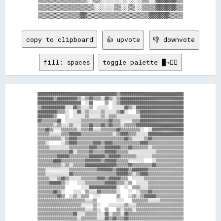
▒▒▒▒▒▒▒▒▒▒▒▒▒▒▒▒░░░░░░▒▒░░▒▒░░▒▒▒▒▓▓▓▓▓▓▒▒

copy to clipboard
👍 upvote
👎 downvote
fill: spaces
toggle palette ▓→✊🏽
▓▓▓▓▓▓▓▓▓▓▓▓▓▓▓▓▓▓▓▓▓▓▓▓▓▓▓▓▓▓▓▓▓▓▓▓▓▓▓▓▒▒▓▓▓▓▓▓▓▓▓▓▓▓▓▓▓▓▓▓▓▓▓▓▓▓▓▓▓▓▓▓▓▓

▓▓▓▓▓▓▓▓▒▒▓▓▓▓▓▓▓▓▓▓▒▒░░▒▒▓▓▒▒▒▒░░▓▓▒▒░░▒▒▓▓▓▓▓▓▓▓▓▓▓▓▓▓▓▓▓▓▓▓▓▓▓▓▓▓▓▓▓▓▓▓

▓▓▓▓▓▓▓▓▓▓▓▓▓▓▓▓▓▓▓▓▓▓  ░░▓▓      ▒▒  ░░▒▒▓▓▓▓▓▓▓▓▓▓▓▓▓▓▓▓▓▓▓▓▓▓▓▓▓▓▓▓▓▓▓▓

▒▒▓▓▓▓▓▓▓▓▓▓▓▓░░░░▓▓▒▒░░░░▒▒  ░░░░░░  ░░░░░░▓▓▒▒░░▓▓▓▓▓▓▓▓▓▓▓▓▓▓▓▓▓▓▓▓▓▓▓▓

▓▓▓▓▓▓▓▓▓▓▒▒▒▒░░  ░░▓▓░░▒▒░░░░░░▒▒░░░░░░▒▒▓▓░░    ▒▒▓▓▓▓▓▓▓▓▓▓▓▓▓▓▓▓▓▓▓▓▓▓

▓▓▓▓▓▓▓▓▒▒    ░░  ░░░░░░▒▒░░░░░░▒▒░░▒▒▒▒░░░░░░░░░░░░▓▓▓▓▓▓▓▓▓▓▓▓▓▓▓▓▓▓▓▓▓▓

▓▓▒▒▒▒▒▒▒▒▓▓  ░░░░░░░░▒▒▒▒▒▒▒▒▒▒▒▒▒▒▓▓▒▒▒▒░░░░░░▒▒▒▒▓▓▓▓▓▓▓▓▓▓▓▓▓▓▓▓▓▓▓▓▓▓

▒▒▒▒▒▒▒▒░░▒▒░░░░▒▒░░░░▒▒▒▒▓▓▒▒▒▒▓▓▒▒▓▓▒▒▒▒░░▒▒▒▒▒▒▓▓▓▓▓▓▓▓▓▓▓▓▓▓▓▓▓▓▓▓▓▓▓▓

▒▒▒▒▓▓▒▒░░░░▒▒▒▒▒▒▒▒░░▒▒▒▒▓▓░░░░▒▒▒▒▒▒▒▒▓▓▒▒▒▒▒▒▒▒▒▒░░  ░░▓▓▓▓▓▓▓▓▓▓▓▓▓▓▓▓

▒▒▒▒▒▒░░░░░░▒▒▒▒▓▓▓▓▓▓▒▒▒▒▒▒▒▒▒▒▒▒▒▒▒▒░░▒▒▓▓▓▓▒▒▒▒░░░░░░▓▓▓▓▓▓▓▓▓▓▓▓▓▓▓▓▓▓

▒▒▒▒▒▒▒▒▒▒▒▒░░▒▒▓▓▓▓▒▒▒▒▒▒▒▒▒▒▒▒▒▒▒▒▒▒▒▒▒▒▒▒▓▓▒▒░░░░░░▒▒▓▓▒▒▒▒▒▒▒▒▒▒▒▒▒▒▒▒

▒▒▒▒░░      ░░▒▒▓▓▓▓▒▒▒▒▒▒▒▒▓▓▓▓▒▒▓▓▓▓▒▒▒▒▒▒▒▒▒▒▒▒▒▒▓▓▓▓▒▒▒▒▒▒▒▒▒▒▒▒▒▒▒▒▒▒

▒▒▒▒▒▒░░░░░░░░░░▒▒▒▒▒▒▒▒▒▒▓▓▓▓▒▒▒▒▓▓▓▓▓▓▓▓▒▒▒▒▓▓▒▒▒▒▒▒▒▒░░▒▒▒▒▒▒▒▒▒▒▒▒▒▒▒▒

▒▒▒▒▒▒▒▒▒▒▒▒▒▒▒▒▓▓░░▒▒▒▒▒▒▓▓▒▒▒▒▒▒▓▓▓▓▓▓▒▒▒▒▒▒░░░░░░░░░░░░░░▒▒▒▒▒▒▒▒▒▒▒▒▒▒

▒▒▒▒▒▒▒▒▒▒▓▓▓▓▓▓▒▒▒▒▒▒▒▒▒▒▓▓▓▓▓▓▓▓▒▒▓▓▓▓▓▓▒▒▒▒▒▒▒▒░░░░░░░░▒▒▒▒▒▒▒▒▒▒▒▒▒▒▒▒

▒▒▒▒▒▒▒▒▓▓▓▓▒▒▒▒▒▒▒▒▒▒▒▒▓▓▓▓▓▓▓▓▒▒▓▓▓▓▓▓▒▒▒▒▒▒░░░░░░░░    ░░▒▒▒▒▒▒▒▒▒▒▒▒▒▒

▒▒▒▒▒▒▒▒▒▒▒▒░░▒▒░░▒▒▒▒▒▒▓▓▓▓▓▓▓▓▓▓▓▓▓▓▓▓▒▒▒▒▒▒▓▓▒▒▒▒▒▒▒▒▒▒▓▓▒▒▒▒▒▒▒▒▒▒▒▒▒▒

▒▒▒▒░░░░░░░░░░░░▒▒▒▒▒▒▒▒▒▒▒▒▒▒▓▓▓▓▓▓▓▓▒▒▓▓▓▓▓▓▒▒▓▓▓▓▓▓▓▓▒▒▒▒▒▒▒▒▒▒▒▒▒▒▒▒▒▒

▒▒▒▒░░░░░░░░░░░░▓▓▒▒▒▒▒▒▒▒▒▒▒▒▒▒▒▒▒▒▒▒▒▒▓▓▓▓▓▓▒▒░░▒▒▓▓▓▓▒▒▒▒▒▒▒▒▒▒▒▒▒▒▒▒▒▒

▒▒▒▒▒▒░░░░▒▒▓▓▒▒░░░░░░▒▒▒▒▒▒▒▒▓▓▓▓▒▒▓▓▓▓▓▓▒▒▒▒  ░░░░░░▒▒▒▒▒▒▒▒▒▒▒▒▒▒▒▒▒▒▒▒

▒▒▒▒▒▒▓▓▓▓▓▓▒▒░░    ░░░░▒▒▒▒▒▒▒▒▒▒▓▓▓▓▓▓▒▒▒▒░░▒▒  ░░░░░░▒▒▒▒▒▒▒▒▒▒▒▒▒▒▒▒▒▒

▒▒▒▒▒▒▒▒▒▒▒▒▒▒        ░░░░▓▓▓▓▓▓▓▓▓▓▓▓▓▓░░  ░░  ▒▒▒▒░░░░▒▒▒▒▒▒▒▒▒▒▒▒▒▒▒▒▒▒

▒▒▒▒▒▒▒▒▓▓▒▒░░    ░░░░  ▒▒░░░░▓▓▒▒▒▒▒▒▒▒░░    ░░  ░░▒▒▒▒▓▓▒▒▒▒▒▒▒▒▒▒▒▒▒▒▒▒

▒▒▒▒▒▒▒▒▒▒▓▓▒▒  ░░▒▒░░▒▒▒▒  ░░░░        ▒▒    ░░▒▒░░▒▒▓▓▓▓▓▓▒▒▒▒▒▒▒▒▒▒▒▒▒▒

▒▒▒▒▒▒▒▒▒▒▒▒▒▒▒▒▒▒▒▒▒▒▒▒░░░░▒▒          ░░░░    ▒▒▒▒▒▒▒▒░░░░░░▒▒▒▒▒▒▒▒▒▒▒▒

▒▒▒▒▒▒▒▒▒▒▒▒▒▒▒▒▒▒▒▒▒▒░░░░░░▒▒░░    ░░░░░░░░▒▒░░░░▒▒▒▒▒▒▒▒▒▒▒▒▒▒▒▒▒▒▒▒▒▒▒▒

▒▒▒▒▒▒▒▒▒▒▒▒▒▒▒▒▒▒▒▒▒▒▒▒░░░░▒▒░░  ▒▒    ▒▒░░▒▒▒▒░░▒▒▒▒▒▒▒▒▒▒▒▒▒▒▒▒▒▒▒▒▒▒▒▒

▒▒▒▒▒▒▒▒▒▒▒▒▒▒▒▒▒▒▓▓░░░░▒▒▒▒▒▒░░░░▓▓░░▒▒▒▒░░▓▓▒▒▒▒▒▒▒▒▒▒▒▒▒▒▒▒▒▒▒▒▒▒▒▒▒▒▒▒

▒▒▒▒▒▒▒▒▒▒▒▒▒▒▒▒▒▒▒▒░░▒▒▒▒▒▒▒▒░░░░▓▓▒▒▓▓▒▒▒▒▓▓▒▒▒▒▒▒▒▒▒▒▒▒▒▒▒▒▒▒▒▒▒▒▒▒▒▒▒▒
