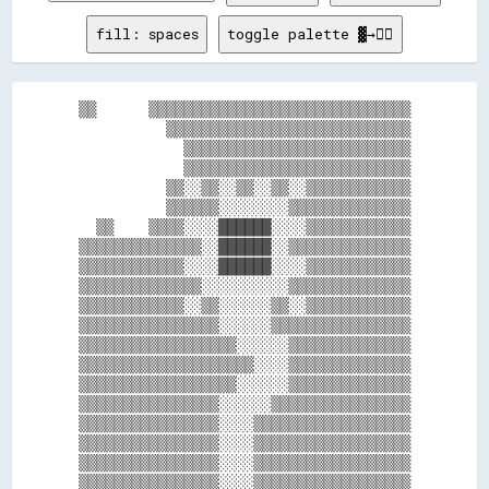
fill: spaces
toggle palette ▓→✊🏽
▒▒      ▒▒▒▒▒▒▒▒▒▒▒▒▒▒▒▒▒▒▒▒▒▒▒▒▒▒▒▒▒▒

          ▒▒▒▒▒▒▒▒▒▒▒▒▒▒▒▒▒▒▒▒▒▒▒▒▒▒▒▒

            ▒▒▒▒▒▒▒▒▒▒▒▒▒▒▒▒▒▒▒▒▒▒▒▒▒▒

            ▒▒▒▒▒▒▒▒▒▒▒▒▒▒▒▒▒▒▒▒▒▒▒▒▒▒

          ▒▒░░▒▒░░▒▒░░▒▒░░▒▒▒▒▒▒▒▒▒▒▒▒

          ▒▒▒▒▒▒░░░░░░░░▒▒▒▒▒▒▒▒▒▒▒▒▒▒

  ▒▒    ▒▒▒▒░░░░██████░░░░▒▒▒▒▒▒▒▒▒▒▒▒

▒▒▒▒▒▒▒▒▒▒▒▒▒▒░░██████░░▒▒▒▒▒▒▒▒▒▒▒▒▒▒

▒▒▒▒▒▒▒▒▒▒▒▒░░░░██████░░░░▒▒▒▒▒▒▒▒▒▒▒▒

▒▒▒▒▒▒▒▒▒▒▒▒▒▒░░░░░░░░░░▒▒▒▒▒▒▒▒▒▒▒▒▒▒

▒▒▒▒▒▒▒▒▒▒▒▒░░▒▒░░░░░░▒▒░░▒▒▒▒▒▒▒▒▒▒▒▒

▒▒▒▒▒▒▒▒▒▒▒▒▒▒▒▒░░░░░░▒▒▒▒▒▒▒▒▒▒▒▒▒▒▒▒

▒▒▒▒▒▒▒▒▒▒▒▒▒▒▒▒▒▒░░░░░░▒▒▒▒▒▒▒▒▒▒▒▒▒▒

▒▒▒▒▒▒▒▒▒▒▒▒▒▒▒▒▒▒▒▒░░░░▒▒▒▒▒▒▒▒▒▒▒▒▒▒

▒▒▒▒▒▒▒▒▒▒▒▒▒▒▒▒▒▒░░░░░░▒▒▒▒▒▒▒▒▒▒▒▒▒▒

▒▒▒▒▒▒▒▒▒▒▒▒▒▒▒▒░░░░░░▒▒▒▒▒▒▒▒▒▒▒▒▒▒▒▒

▒▒▒▒▒▒▒▒▒▒▒▒▒▒▒▒░░░░▒▒▒▒▒▒▒▒▒▒▒▒▒▒▒▒▒▒

▒▒▒▒▒▒▒▒▒▒▒▒▒▒▒▒░░░░▒▒▒▒▒▒▒▒▒▒▒▒▒▒▒▒▒▒

▒▒▒▒▒▒▒▒▒▒▒▒▒▒▒▒░░░░▒▒▒▒▒▒▒▒▒▒▒▒▒▒▒▒▒▒
