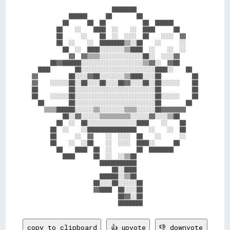
                          ████████                    

            ██████      ██        ██                  

          ██      ██  ██            ██  ██████        

        ██    ░░    ████  ░░    ░░  ████      ██      

        ██      ░░    ██  ░░  ░░░░  ██    ░░░░  ▓▓    

        ██  ░░    ░░  ████████▒▒░░██    ░░      ░░    

          ██  ░░  ████░░░░░░░░▒▒████  ░░    ░░  ░░    

            ▓▓  ▓▓▒▒▒▒░░░░░░░░░░░░░░██░░  ░░░░▓▓      

      ██▓▓██████░░░░░░░░░░░░░░░░░░░░▒▒▓▓░░  ▓▓██      

  ████        ██░░░░░░░░░░░░░░░░░░░░░░░░████░░    ██  

▓▓          ██░░░░▓▓██░░░░░░░░▒▒████░░░░██          ██

▓▓    ░░░░░░██░░██░░░░██░░░░██▓▓░░░░██░░██░░░░░░    ██

██          ██░░░░░░░░░░░░░░░░░░░░░░░░░░██          ██

██    ░░░░░░██░░░░░░░░░░░░░░░░░░░░░░░░░░██░░░░░░    ██

  ██        ██░░░░░░░░░░░░░░░░░░░░░░░░░░██        ██  

    ▒▒▒▒██████░░░░░░▒▒░░░░░░░░▒▒▒▒░░░░░░██▓▓▓▓▓▓▓▓    

          ██░░▓▓░░░░░░▒▒▒▒▒▒▒▒▒▒░░░░░░▓▓░░░░▒▒██      

        ██  ░░  ██░░░░░░░░░░░░░░░░████    ░░    ██    

      ██  ░░    ░░████████████████    ░░    ░░  ██    

      ██      ░░  ▓▓    ░░  ░░░░  ██    ░░      ░░    

      ██    ░░  ░░██    ░░  ░░░░  ████░░      ██      

        ██    ████  ██  ░░        ██  ████████        

          ████      ██  ░░  ░░▒▒██                    

                      ████████████                    

                          ██░░████                    

                      ██████░░▒▒██                    

                    ██░░░░██░░░░░░██                  

                    ▓▓████  ██░░░░██                  

                            ██▓▓░░██                  

copy to clipboard
👍 upvote
👎 downvote