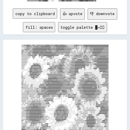
copy to clipboard
👍 upvote
👎 downvote
fill: spaces
toggle palette ▓→✊🏽
▒▒▒▒▓▓▓▓▓▓████▓▓▒▒▓▓▓▓▓▓▒▒▓▓▓▓▓▓▓▓▓▓▓▓▓▓▓▓██████▓▓▓▓▓▓▓▓▓▓██████▓▓████████▓▓▓▓▒▒▒▒▒▒▒▒▒▒▒▒▓▓▓▓██▓▓▓▓▒▒▓▓▒▒▓▓██████████████████████████████████████████
▒▒▒▒▒▒▒▒▓▓██▓▓▓▓▓▓▒▒▓▓▓▓▓▓██▓▓▓▓▓▓████████████████▓▓▒▒▓▓▓▓▓▓████████████████▓▓▓▓▒▒▒▒▒▒▒▒▒▒▓▓▓▓▓▓▒▒▒▒░░▒▒▒▒▓▓▓▓████▓▓▓▓████████████████████████████████
░░░░▒▒▒▒▓▓▓▓▓▓▓▓▒▒▓▓▓▓████████████████████████████▓▓▓▓▓▓▓▓▓▓██████████████▓▓▓▓▓▓▓▓▓▓▓▓▒▒▓▓▒▒▒▒▓▓▒▒▒▒░░▒▒▒▒▒▒▒▒▓▓▓▓▒▒▓▓▓▓▓▓▓▓██████████████████▓▓▓▓▓▓▓▓
▒▒▒▒▒▒▓▓▓▓▓▓▓▓▒▒▒▒▓▓████████████████████████▓▓████▓▓▓▓▓▓▓▓▓▓██████████████▓▓▓▓▓▓▓▓▓▓▓▓▒▒░░░░░░▒▒▒▒░░░░▒▒░░▒▒▒▒▓▓▒▒▒▒▒▒▓▓▓▓▓▓████████████████▓▓▓▓▓▓▓▓▓▓
▓▓▓▓▒▒▒▒▓▓▒▒▒▒▓▓▓▓▓▓████████████████████████▓▓▓▓██▓▓▓▓▒▒▓▓▓▓████▓▓▓▓▓▓▓▓▓▓▓▓▓▓▓▓▓▓▓▓▒▒▒▒░░▒▒▒▒░░▒▒░░▒▒▒▒░░▒▒▓▓▓▓░░▒▒▒▒▓▓▓▓▓▓██████████████▓▓▓▓▓▓▓▓▓▓▓▓
▓▓▒▒▒▒▒▒▒▒▒▒▓▓▓▓▒▒▓▓██████████▓▓██████▓▓████████████▓▓▓▓▓▓▓▓▓▓▓▓▓▓▓▓▓▓▓▓▓▓▓▓▓▓▓▓▓▓▓▓▒▒▒▒▒▒▒▒▒▒░░▒▒▒▒▒▒▒▒▒▒▒▒██▒▒▒▒▒▒▓▓▒▒▒▒████████████████▓▓▓▓▓▓▓▓▓▓▓▓
▓▓▒▒▒▒▒▒▒▒▓▓▓▓▓▓▒▒▓▓▓▓████▓▓▓▓██████████████████████████████▓▓▓▓▓▓▒▒▓▓▓▓▒▒▒▒▓▓▓▓▓▓▒▒░░▒▒▒▒▒▒▒▒▒▒▒▒▒▒▓▓▓▓▓▓▒▒▒▒▒▒▒▒▒▒▒▒▒▒▒▒▓▓██████████▓▓▓▓▓▓▓▓▓▓▓▓▓▓▓▓
▒▒▒▒▒▒▒▒▒▒▒▒▓▓▓▓▓▓▓▓▓▓▓▓██░░░░██▓▓▓▓▓▓██████████████████▓▓▓▓▓▓▓▓░░        ▓▓▓▓▓▓▓▓▒▒▒▒▒▒▒▒▒▒▓▓▓▓▓▓▓▓▓▓▓▓▒▒▒▒▓▓▓▓▒▒▒▒▒▒▒▒▓▓▓▓▓▓████▓▓▓▓▓▓▓▓▓▓▓▓▓▓▓▓▓▓▓▓
▒▒▒▒▒▒▒▒▒▒▒▒▒▒▒▒  ▓▓▓▓▓▓      ▒▒░░▓▓▒▒░░░░▒▒▓▓██████▒▒▓▓░░░░░░          ▒▒░░▒▒▒▒▒▒▒▒░░▒▒▒▒▓▓▓▓▓▓▓▓▓▓▓▓▓▓▒▒▓▓▓▓▓▓▓▓▒▒▒▒▓▓▓▓▒▒░░▒▒▓▓▓▓▓▓▓▓██████████▓▓▓▓
▒▒▒▒▒▒▒▒▒▒▒▒░░      ▓▓            ▒▒    ░░░░░░░░▒▒▓▓▒▒░░░░░░░░░░░░    ▓▓▓▓▓▓▒▒░░░░░░░░▒▒▓▓▓▓▓▓▓▓▒▒▒▒▒▒▒▒▒▒▓▓▓▓▓▓▓▓▓▓▒▒▒▒▒▒▒▒▒▒▓▓▓▓▓▓██████████████████
▒▒▒▒▒▒▒▒▒▒░░              ░░          ▒▒▒▒░░░░░░░░░░░░░░▒▒    ░░▒▒▒▒▓▓▓▓▓▓▓▓▒▒▒▒▒▒░░░░▒▒▓▓▓▓▒▒▒▒▓▓██████▓▓▒▒▓▓▓▓▓▓▓▓▒▒▒▒▒▒▓▓▓▓▓▓▓▓████████████████████
▒▒▒▒▒▒▒▒▒▒░░              ░░░░  ░░  ░░░░    ░░  ░░░░░░░░▒▒░░░░▒▒░░▒▒▓▓▓▓▓▓▒▒░░▒▒▒▒▒▒▒▒▓▓▓▓▓▓▓▓██████████████▓▓▓▓▓▓▓▓▒▒▒▒░░▒▒▓▓████████████████████████
▒▒▒▒▒▒▒▒▒▒  ░░      ░░  ░░░░  ░░      ░░░░  ▒▒▒▒░░░░░░▒▒▒▒▒▒░░▒▒▒▒▒▒▓▓▓▓▓▓▒▒▒▒░░░░▒▒▒▒▓▓▓▓▓▓████████████████▓▓▓▓▓▓▓▓▓▓▓▓▒▒▒▒▒▒▒▒▒▒████████████████████
▒▒▒▒▒▒▒▒░░    ░░  ░░▓▓██▓▓██▓▓▒▒░░░░░░░░░░░░▓▓▓▓▒▒░░▒▒▒▒▒▒░░▒▒▒▒▓▓██▓▓▓▓▓▓░░▒▒▒▒▒▒▒▒▓▓▓▓▓▓▓▓██████████████████▓▓▓▓▓▓▒▒▒▒▒▒▒▒▓▓██████████████████████▓▓
▒▒▒▒▒▒░░        ▒▒▓▓████████████▒▒░░░░        ░░▒▒░░▒▒▓▓▒▒▓▓▓▓▓▓▓▓████▓▓▓▓▒▒░░▒▒▒▒▒▒▒▒▓▓▓▓▓▓██████████████████▒▒▓▓▓▓░░▒▒▒▒░░░░▒▒▓▓██████████████████▓▓
▒▒▒▒░░      ░░░░████▓▓▓▓▓▓▓▓▓▓████░░░░          ▒▒██▓▓▓▓████▓▓████████▓▓▒▒▒▒▒▒▒▒▒▒▒▒▓▓▓▓▓▓▓▓██████████████████░░░░░░░░▒▒░░░░▒▒▒▒▓▓████████████████████
▒▒▒▒░░    ░░░░▓▓██▓▓▓▓██▓▓██▓▓▓▓▓▓▒▒░░      ░░▓▓████▓▓▓▓▓▓▓▓▒▒▓▓██████▓▓▓▓▒▒▒▒▒▒▒▒▒▒▓▓▓▓▓▓▓▓████████▒▒██░░░░▓▓░░  ░░░░▒▒░░░░▓▓████░░▒▒██████████████▓▓
░░░░░░░░░░░░░░████▓▓▓▓████▓▓▓▓▓▓██▒▒  ░░░░░░▒▒▒▒▒▒██▓▓▓▓▒▒▒▒▓▓▓▓▓▓████▓▓▒▒▒▒▒▒▒▒▒▒▓▓▓▓▓▓▓▓▓▓██████░░░░░░░░░░▒▒░░░░░░░░░░░░░░░░▒▒░░░░░░████████████▓▓▓▓
░░░░      ░░▒▒████▓▓▓▓▓▓▓▓██▓▓▓▓▓▓▓▓░░░░░░░░░░  ▒▒▒▒▒▒▒▒▒▒▒▒▒▒▓▓▓▓████▓▓▒▒▒▒▒▒▒▒▒▒▓▓▓▓▓▓▓▓▓▓██████░░░░░░░░░░░░░░░░░░░░░░░░░░░░░░░░░░░░▓▓██▓▓██████▓▓▓▓
▒▒      ░░░░░░██▓▓██████████▓▓▓▓▓▓░░░░░░  ░░░░░░░░▓▓▒▒▒▒▓▓▒▒▒▒▓▓▓▓▓▓▓▓▓▓▓▓▒▒▒▒▒▒▓▓▓▓▓▓▓▓▓▓▓▓██▓▓▓▓▒▒░░░░░░░░▒▒▒▒▒▒▒▒▒▒▒▒▒▒░░░░░░░░░░░░▒▒░░░░▓▓▓▓▓▓▓▓▓▓
▒▒    ░░░░░░░░▓▓██████████▓▓▓▓▓▓░░    ░░  ░░▓▓▓▓▓▓▓▓▓▓▓▓▓▓▓▓▓▓▓▓▓▓▓▓▓▓▒▒▒▒▒▒░░▒▒▒▒▒▒▒▒▓▓▓▓████░░░░░░░░░░░░░░▓▓▓▓▓▓▒▒▒▒▒▒▒▒▒▒▒▒░░░░░░░░░░░░▓▓▓▓▓▓▓▓▓▓▓▓
▓▓░░░░░░░░░░▒▒▓▓██▓▓██▓▓▓▓▓▓██░░░░          ░░▓▓▓▓▓▓▓▓▓▓▓▓▓▓▓▓▓▓▓▓▓▓▓▓▓▓▒▒▒▒░░░░░░▒▒▓▓▓▓▓▓▓▓▒▒░░░░░░░░░░▒▒▒▒▓▓▓▓▓▓▓▓▒▒▒▒▒▒▒▒▒▒▒▒░░░░░░░░░░▓▓▓▓▓▓▓▓▓▓▓▓
▓▓▒▒▒▒░░░░░░░░░░▓▓████▓▓▓▓▓▓░░░░          ░░░░▓▓▓▓██▓▓██████▓▓▓▓▓▓▓▓▓▓▓▓▓▓██▒▒▒▒▒▒▒▒▓▓▓▓▓▓▓▓▒▒░░░░░░▒▒▒▒▒▒▒▒▒▒▓▓▓▓▓▓▒▒▒▒▒▒▓▓▓▓▒▒▒▒▒▒░░░░░░▓▓▓▓▓▓▓▓▓▓▓▓
▒▒▒▒▒▒░░░░░░░░░░░░▒▒▓▓▒▒░░░░░░░░░░░░░░░░░░░░░░████████████████▓▓▓▓▓▓▓▓▓▓▓▓▒▒▒▒▒▒▓▓▓▓▓▓▒▒▓▓▓▓▓▓░░░░░░░░▒▒▓▓▓▓▒▒▒▒▒▒▓▓▓▓▓▓▓▓▒▒▒▒▓▓▒▒▒▒░░░░░░░░░░░░▓▓▓▓▓▓
▒▒▒▒░░░░░░░░░░░░░░░░░░░░░░    ░░░░░░░░▓▓▓▓▓▓▓▓████████▓▓██▓▓██▓▓▓▓▓▓▓▓▓▓▓▓██▓▓▓▓▒▒▓▓▓▓▒▒▒▒▒▒░░░░░░▒▒▓▓▓▓▓▓▓▓▓▓▓▓██████▓▓██▓▓▓▓▒▒▒▒▒▒▒▒░░░░░░░░░░▒▒▓▓▓▓
▒▒▒▒░░░░░░░░░░░░░░░░░░░░░░  ░░░░░░░░░░▓▓▓▓▓▓████▓▓████████████████▓▓▓▓▓▓▓▓▓▓▓▓▓▓▓▓▓▓▒▒▒▒▒▒▒▒░░░░░░░░▒▒▓▓▓▓▓▓▓▓████████████████▓▓▒▒▒▒▒▒░░░░░░░░░░▓▓▓▓▒▒
▓▓▒▒░░▒▒░░░░░░  ░░░░░░░░░░░░░░░░░░░░▒▒▒▒██▓▓▓▓████▓▓████████████████████▓▓▓▓▓▓▓▓▓▓▓▓▒▒▒▒▓▓▒▒░░░░░░▒▒▓▓▓▓▓▓▓▓██████▓▓▓▓▓▓██▓▓████▒▒▒▒▒▒▒▒░░░░▒▒▓▓▓▓▓▓▓▓
▓▓▒▒▒▒▒▒░░▒▒░░░░▒▒▒▒░░░░░░░░░░░░▓▓▓▓▓▓▓▓▒▒████████████████████████████▓▓▓▓▓▓▓▓▓▓██▓▓▓▓▓▓▓▓▓▓░░░░░░▒▒▓▓▓▓▓▓██████████████████▓▓██▓▓▒▒▒▒▒▒▒▒▓▓▓▓▓▓▓▓▓▓▓▓
▒▒▒▒▒▒▒▒▒▒▒▒░░░░▓▓▒▒░░░░░░░░░░▓▓▓▓▓▓▓▓▓▓▓▓▓▓████████████████████████████▓▓▓▓▓▓▓▓▓▓▓▓▓▓▓▓▓▓▓▓░░░░▒▒▒▒▓▓▓▓██████████████████████████▒▒▓▓▒▒▒▒▒▒▓▓▓▓▓▓▓▓▓▓
▓▓▒▒▒▒▒▒▒▒▒▒░░▒▒▒▒▒▒░░▒▒░░▒▒░░▓▓▓▓▓▓██████▓▓▓▓██████████████████████▓▓▓▓▓▓▓▓▓▓▓▓▓▓▓▓▓▓▓▓▓▓░░░░░░▒▒▓▓▓▓▓▓██████████████████▓▓▓▓████▒▒▓▓▒▒▒▒░░░░░░░░▒▒▓▓
▒▒▒▒▒▒▒▒▒▒▒▒▒▒▒▒▒▒▒▒░░▒▒▒▒▓▓▒▒▒▒▒▒▓▓▓▓██████████████████████████████▓▓▓▓▓▓▓▓▓▓▓▓▓▓▓▓██░░░░░░░░░░▒▒▓▓▓▓▓▓▓▓████████████████████████▒▒▒▒▒▒░░░░░░░░░░░░▓▓
▒▒░░░░▒▒▒▒▒▒▒▒▒▒▒▒▒▒▒▒▒▒▒▒▓▓▒▒▒▒▒▒▓▓▓▓▓▓▓▓▓▓▓▓████████████████████▓▓▓▓████▓▓▓▓▒▒▒▒▒▒▓▓▒▒░░░░░░░░▒▒▒▒▓▓▓▓▓▓██████████████████████▓▓▓▓▓▓▒▒▒▒░░░░░░░░▓▓▒▒
▒▒░░▒▒▒▒▒▒▓▓▒▒▒▒▒▒▒▒▒▒▒▒▒▒▓▓▓▓▒▒▒▒▓▓▓▓▓▓▓▓▓▓██████████████████▓▓▓▓▒▒▒▒████████▒▒▒▒▒▒▒▒▒▒░░░░░░░░░░░░▓▓▓▓▓▓██████████████████████▓▓▓▓▓▓▓▓▒▒░░░░░░░░░░▒▒
▒▒▒▒▒▒▒▒▒▒▓▓▒▒▒▒▒▒▒▒▒▒▒▒▒▒▒▒▓▓▓▓▓▓▓▓▓▓▓▓████▓▓██████████████▓▓▓▓▒▒██▓▓▓▓▓▓▓▓▓▓▓▓▒▒▒▒▒▒▒▒▒▒░░░░▒▒░░░░▒▒▓▓▓▓▓▓██████████████████▓▓▓▓▓▓▓▓▓▓▒▒░░░░░░░░▒▒▒▒
▒▒▒▒▒▒▒▒▒▒▒▒▒▒▒▒▒▒▒▒▒▒▒▒░░▒▒▓▓▓▓▓▓▓▓▓▓▓▓▓▓▓▓████▓▓▓▓▓▓▓▓▓▓▓▓▓▓▓▓████▓▓▒▒▓▓▓▓▒▒▒▒▓▓▓▓▒▒▒▒▓▓▓▓▓▓▒▒  ░░░░▒▒▓▓▓▓▓▓████████████████▓▓▓▓▓▓▓▓▒▒░░░░░░▒▒▓▓▒▒▒▒
▒▒▒▒▒▒▒▒▒▒▒▒░░▓▓▒▒▒▒▒▒░░▒▒▒▒▒▒▓▓░░░░▓▓████▓▓▓▓▓▓▒▒▒▒▓▓▓▓▓▓▒▒▒▒▓▓████░░░░▒▒░░▓▓▒▒▓▓▓▓▓▓▓▓▒▒▓▓▓▓░░▒▒░░▒▒▓▓▓▓▓▓▓▓▓▓▓▓████████▓▓▓▓▓▓▓▓▒▒▒▒░░░░░░░░▒▒▓▓▒▒▒▒
▒▒▒▒▒▒▒▒▒▒▒▒░░░░▒▒▒▒▒▒▒▒░░▒▒▒▒▒▒░░░░▒▒▓▓▒▒▒▒▒▒▒▒▒▒▒▒▒▒▒▒    ░░░░▓▓░░░░░░    ░░  ▓▓▓▓▓▓▓▓██▓▓▒▒▒▒▒▒░░▒▒▒▒▓▓▓▓▓▓▓▓▓▓▓▓▓▓▓▓▓▓▓▓▓▓▓▓▒▒▒▒▒▒░░░░░░▒▒▓▓▒▒▒▒▒▒
▒▒▒▒▒▒▒▒▒▒▒▒░░░░▒▒▒▒░░▒▒░░▒▒░░▒▒░░▒▒░░▒▒▒▒▓▓▓▓▓▓▓▓▓▓▓▓▒▒  ░░░░░░░░░░░░      ░░          ██▒▒▒▒▒▒▒▒▒▒▒▒▒▒▒▒▒▒▒▒▓▓▓▓▓▓▓▓▓▓▓▓▓▓▓▓▒▒▒▒░░▒▒░░░░░░░░▓▓▒▒▒▒▒▒
▒▒▒▒▒▒▒▒░░▒▒░░▒▒░░▒▒▒▒▒▒▒▒▒▒▒▒▒▒▒▒░░▒▒▒▒██▓▓▓▓▓▓▓▓▓▓██░░            ░░  ░░░░            ▒▒░░▒▒▒▒▒▒▓▓▓▓░░░░░░▒▒▒▒▓▓▒▒▓▓▓▓▒▒▒▒▒▒▒▒░░░░░░░░░░░░▓▓▓▓▒▒▒▒▒▒
▒▒▒▒▒▒▒▒░░▒▒▒▒▒▒▒▒▓▓▓▓▓▓▒▒▓▓▒▒▓▓▒▒▒▒▒▒▒▒▒▒▓▓▓▓▒▒  ░░▒▒▒▒            ░░  ░░░░          ░░    ▒▒▒▒▒▒▓▓▒▒▒▒▒▒░░▒▒▒▒▒▒░░▒▒▒▒▒▒░░▒▒░░▓▓░░░░░░▓▓▒▒▓▓▓▓▓▓▓▓▓▓
░░▒▒░░▒▒▒▒▒▒▒▒▒▒▓▓▓▓▓▓▓▓▓▓▓▓▓▓▓▓▓▓▒▒▒▒▒▒▒▒▓▓▓▓██    ░░              ░░        ░░      ░░  ░░▒▒▒▒▓▓▓▓▓▓▒▒░░░░▒▒░░░░░░░░▒▒░░░░▒▒░░▓▓▓▓░░░░▓▓▓▓▓▓▓▓▓▓▓▓▒▒
▒▒░░▒▒░░░░▒▒▒▒▓▓▓▓▓▓██▓▓▓▓▓▓▓▓▓▓▓▓▒▒▒▒▒▒▒▒▒▒▒▒▒▒▒▒            ░░░░▒▒▒▒▒▒░░░░░░    ░░░░    ░░▒▒▓▓▓▓▓▓▓▓▒▒▒▒░░░░░░░░░░░░▒▒░░░░▒▒░░▓▓▓▓▓▓▓▓▓▓▓▓▓▓▓▓▓▓▓▓▒▒
░░░░░░░░▒▒▒▒▓▓▓▓▓▓▓▓████████▓▓▓▓▓▓▒▒▓▓▒▒▒▒▒▒░░▓▓          ░░░░▒▒▓▓██▓▓██▓▓▒▒▒▒░░░░░░    ░░░░  ▒▒▓▓▓▓░░░░▒▒▒▒░░  ░░░░░░░░░░░░░░░░████████▓▓████▓▓▓▓▓▓▓▓
▒▒▒▒▒▒▒▒▓▓▓▓▓▓▓▓██████████████▓▓▓▓▓▓▓▓▓▓▒▒░░░░      ░░    ░░▒▒▓▓██▓▓██▓▓▓▓▓▓▒▒▒▒    ░░░░░░  ░░  ▓▓▓▓▒▒░░░░▒▒░░░░▒▒░░░░▒▒░░▒▒░░░░░░▓▓░░░░████████▓▓▓▓▓▓
▒▒▒▒▒▒▒▒▓▓▓▓██▓▓██████████████████▓▓▓▓▓▓░░  ░░░░░░░░░░░░░░▒▒▓▓██████▓▓▓▓██▓▓▓▓▓▓░░░░░░░░        ▒▒▓▓▓▓░░░░▒▒▒▒░░▒▒▒▒▒▒▒▒▒▒▒▒▒▒░░░░░░░░░░██████████████
░░▒▒▒▒▓▓▓▓██▓▓████████████████████▓▓▓▓▓▓▒▒    ░░░░░░░░░░░░▓▓████▓▓████▓▓██▓▓▓▓▓▓▒▒░░░░░░  ░░    ▒▒░░░░░░░░░░▒▒▒▒▒▒▒▒▒▒▒▒▒▒▒▒▒▒▒▒░░░░░░▒▒████████████▓▓
▒▒▒▒▒▒▒▒▓▓▓▓▓▓██████████████████████▓▓▓▓▒▒  ░░        ░░▒▒▓▓██▓▓▓▓██▓▓▓▓████▓▓▓▓▒▒░░░░░░░░░░    ░░░░▒▒▒▒░░▒▒▒▒▒▒▒▒░░░░▒▒▒▒▒▒▒▒░░░░░░░░██████████████▓▓
▒▒▒▒▒▒▒▒▓▓▓▓▓▓████████████████████▓▓▒▒▒▒░░      ░░░░░░░░▓▓▓▓▓▓██▓▓▓▓▓▓▓▓▓▓██▓▓▓▓▒▒░░░░  ░░░░░░░░▒▒░░░░▒▒▒▒▒▒▒▒▒▒▒▒░░░░░░▒▒░░▒▒░░░░░░██████▓▓████████▒▒
▒▒▒▒▒▒▒▒▓▓▓▓▓▓████████████████████▓▓▓▓▒▒░░░░      ░░░░░░▓▓▓▓▓▓████▓▓▓▓██████▓▓██░░░░░░░░    ░░▓▓▓▓░░▒▒░░░░▒▒▒▒▒▒░░▒▒██▓▓▓▓░░░░░░▒▒██▓▓░░░░░░░░▒▒██▓▓▓▓
▒▒▒▒▒▒▒▒▓▓▓▓▓▓████████████████▓▓████▓▓▒▒▒▒▒▒▒▒░░      ░░▓▓▒▒▓▓▓▓▓▓▓▓██▓▓▓▓▓▓▓▓▓▓░░░░░░        ░░▒▒░░░░░░▒▒▒▒▒▒▒▒▒▒▓▓██▓▓████▒▒░░▒▒░░░░░░░░░░░░░░▓▓██▓▓
▒▒░░░░▒▒▓▓▓▓██████████████████████▓▓▓▓▒▒▒▒▒▒░░▒▒░░░░░░░░░░▓▓██▓▓▓▓▓▓▓▓██▒▒████░░░░░░░░    ░░░░░░░░▒▒▒▒░░░░▒▒▒▒░░██▓▓████████▓▓░░░░▒▒░░░░░░░░░░░░▒▒▓▓▒▒
▒▒▒▒▒▒▒▒▓▓▓▓▓▓████████████▓▓██▓▓▓▓▒▒▓▓▒▒▒▒▒▒▒▒░░░░░░░░░░░░▓▓████████▓▓██████▒▒░░          ░░▒▒░░▒▒▒▒▒▒▒▒▒▒░░░░░░██▓▓██████████▓▓▒▒▒▒▒▒▒▒▒▒░░░░▒▒██▓▓▒▒
▓▓▒▒░░▒▒▒▒▒▒▓▓▓▓▓▓████████████▓▓▒▒▒▒▒▒▒▒▒▒░░    ░░    ░░░░░░████████▓▓▓▓▒▒░░░░░░░░          ▒▒▒▒▒▒▒▒▒▒▒▒▒▒▒▒▒▒▓▓██████████████▓▓▒▒▒▒▒▒▒▒░░▒▒████▓▓▓▓▒▒
▒▒░░░░▒▒▓▓▒▒▒▒▒▒▓▓▓▓██▓▓▓▓▓▓▓▓▓▓▓▓▒▒▒▒▒▒▒▒        ░░░░░░░░░░▒▒▒▒▒▒░░▒▒░░░░░░  ░░░░░░░░░░░░░░░░▒▒▒▒▒▒▒▒▒▒▒▒▒▒▒▒▒▒████████████████░░▒▒▒▒▒▒▒▒▓▓████▓▓▓▓▒▒
▒▒▒▒▒▒▒▒▒▒░░░░░░▓▓▓▓▓▓▓▓▓▓▒▒░░▒▒░░▓▓░░░░▒▒▓▓▓▓░░░░░░░░  ░░▒▒░░░░░░░░░░░░░░░░          ░░░░░░░░▒▒▒▒▒▒░░░░░░░░▒▒▒▒██████████████▓▓▒▒▒▒▒▒░░░░░░░░▒▒▓▓▒▒▒▒
▒▒▒▒▒▒▓▓░░░░  ▒▒▓▓▒▒▓▓▒▒▒▒░░░░░░░░▓▓▓▓▓▓▓▓▓▓██      ░░░░░░░░░░░░░░░░░░░░            ░░░░▒▒▒▒▒▒▒▒▒▒░░░░░░░░░░▒▒▒▒▓▓██████████▓▓▒▒▒▒▒▒▒▒▒▒░░░░░░░░▓▓▒▒▒▒
▒▒▓▓▓▓▒▒▒▒░░▒▒▒▒▒▒▒▒▒▒░░▒▒░░▒▒░░░░▒▒▓▓▓▓▓▓▓▓▓▓▒▒▓▓░░░░░░░░░░  ░░                  ░░░░░░▒▒▒▒▒▒░░▒▒░░░░░░░░▒▒▒▒▒▒▒▒██████████▓▓▒▒▒▒▓▓▒▒▒▒▒▒▒▒░░▓▓▓▓▒▒▒▒
▓▓▓▓▓▓▒▒▒▒▓▓▓▓▒▒▒▒▒▒▒▒▒▒▒▒▓▓▒▒░░▓▓▓▓██▓▓▓▓▓▓▒▒▒▒▒▒░░░░░░░░                ░░░░  ░░▒▒░░▒▒▒▒▒▒▒▒▒▒░░▒▒▓▓▒▒▒▒▒▒▒▒▒▒▒▒▒▒▒▒▓▓▓▓▒▒░░▒▒▒▒▒▒▒▒▒▒▒▒▒▒▒▒░░▒▒▒▒▒▒
████▓▓▓▓▒▒▒▒▒▒▒▒▒▒▒▒▒▒▓▓▒▒██▓▓▒▒██▒▒▓▓██▓▓▒▒░░░░░░▒▒░░░░░░    ░░░░░░    ░░▒▒░░░░░░▒▒▒▒▒▒▒▒▒▒▒▒▒▒░░▒▒▓▓░░▒▒▒▒▒▒▒▒▒▒▒▒▒▒▒▒▒▒▒▒▒▒▒▒▒▒░░▒▒▒▒▒▒▒▒░░░░░░▒▒▒▒
████▓▓░░░░░░▒▒▒▒▒▒▒▒▒▒▒▒▒▒████████▓▓▓▓██▒▒░░░░▒▒▒▒▒▒░░░░░░  ░░░░▒▒░░    ▒▒▓▓▒▒▒▒░░▒▒▒▒▒▒░░▓▓▒▒░░░░▒▒░░░░▒▒▒▒▒▒▓▓▒▒▒▒▒▒▒▒▒▒▒▒▓▓▒▒▒▒▒▒░░░░░░▒▒▒▒▒▒▒▒▒▒▒▒
████▓▓░░░░░░▓▓▒▒▓▓▓▓▓▓▒▒░░▒▒██████████▓▓▒▒░░░░▒▒▓▓▒▒▓▓▓▓▒▒░░░░░░▓▓▒▒░░░░▓▓▒▒▓▓▓▓▒▒▒▒▒▒▒▒▒▒▒▒▒▒▒▒░░▒▒░░░░▒▒▒▒▒▒▒▒▒▒▒▒▓▓▒▒▒▒▒▒▓▓▒▒▒▒▒▒▒▒░░▒▒░░░░░░░░▒▒▒▒
████▓▓▓▓▒▒▒▒▓▓▒▒▒▒▓▓▓▓██▓▓▓▓████▓▓██░░▒▒░░▒▒▒▒▒▒▓▓▓▓░░▓▓▒▒▒▒▓▓▓▓▓▓▓▓▓▓▒▒▓▓▓▓▓▓▓▓▒▒▒▒▒▒▒▒▒▒░░▒▒▒▒▒▒▒▒▒▒▒▒▒▒▒▒▒▒░░▒▒▒▒▓▓▒▒░░▒▒██▒▒▒▒▒▒▒▒░░░░░░░░░░░░▒▒▒▒
██████▒▒▒▒▓▓░░▒▒▓▓██▓▓▓▓▓▓▓▓████▒▒▒▒░░░░░░░░▒▒▒▒██░░░░▓▓░░░░▓▓▓▓██▓▓▓▓▓▓▒▒▓▓▓▓▓▓▒▒▒▒▒▒▒▒▒▒▒▒▒▒▒▒▒▒▒▒▒▒▒▒▒▒▒▒░░▒▒▒▒░░▓▓▒▒▒▒░░▓▓▒▒░░░░░░░░░░░░░░▒▒▒▒▒▒▒▒
██████▒▒▓▓▒▒▓▓████████▓▓████████▓▓░░▒▒▒▒░░▒▒▒▒▒▒▒▒░░▒▒░░▒▒░░▓▓▓▓▓▓▓▓▓▓▓▓▒▒▒▒▓▓▓▓▓▓▒▒▒▒▒▒▒▒▒▒▒▒▒▒▒▒▒▒▒▒▒▒▒▒▒▒▒▒▒▒▒▒▒▒▒▒▒▒▒▒██▓▓▓▓▒▒▒▒▒▒▒▒░░░░░░░░░░▒▒▒▒
▓▓██████▒▒▒▒▓▓██████▓▓▒▒██▒▒▓▓████░░▒▒▒▒▒▒▒▒▒▒▒▒▒▒░░▒▒▒▒▒▒░░▒▒░░▓▓▓▓▓▓▓▓▓▓▒▒▓▓▓▓▓▓▒▒▒▒▒▒▒▒▒▒▒▒▒▒▒▒▒▒▒▒▒▒▒▒▒▒▒▒▒▒▒▒▒▒░░▒▒▓▓██▓▓▒▒▓▓▒▒░░▓▓▒▒░░░░░░░░▒▒▒▒
▒▒▒▒▓▓▓▓▓▓▓▓▒▒▒▒▓▓▓▓▓▓▓▓▓▓░░░░░░▒▒▒▒▒▒▒▒▒▒▒▒▒▒▒▒▒▒▒▒▒▒▒▒░░▒▒░░▒▒░░▓▓▓▓▓▓▓▓▒▒▒▒▒▒▒▒▒▒▒▒▒▒▒▒▒▒▒▒▒▒▒▒▒▒▒▒▒▒▒▒▒▒▒▒▒▒░░▒▒▒▒▓▓▓▓▒▒▓▓▓▓▓▓▒▒▓▓▒▒▒▒▒▒▓▓▓▓▓▓▒▒▒▒
▒▒▒▒▒▒▓▓▓▓▒▒▓▓▒▒▒▒▒▒▓▓▓▓▓▓░░▒▒▒▒▒▒