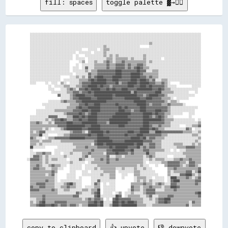
fill: spaces
toggle palette ▓→✊🏽
  ░░░░░░░░░░░░░░░░░░░░░░░░░░░░░░░░░░░░░░░░░░░░░░░░░░░░░░░░░░░░░░░░░░░░░░░░░░░░░░░░░░░░░░░░░░░░░░░░░░░░░░░░░░░░░░░░

  ░░░░░░░░░░░░░░░░░░░░░░░░░░░░░░░░░░░░░░░░░░░░░░░░░░░░░░░░░░░░░░░░░░░░░░░░░░░░░░░░░░░░░░░░░░░░░░░░░░░░░░░░░░░░░░░░

  ░░░░░░░░░░░░░░░░░░░░░░░░░░░░░░░░░░░░░░░░░░░░░░░░░░░░░░░░░░░░░░░░░░░░░░░░░░░░░░░░░░░░░░░░░░░░░░░░░░░░░░░░░░░░░░░░

  ░░░░░░░░░░░░░░░░░░░░░░░░░░░░░░░░░░░░░░░░░░░░░░░░░░░░░░░░░░░░░░░░░░░░░░░░░░░░░░▒▒░░░░░░░░░░░░░░░░░░░░░░░░░░░░░░░░

  ░░░░░░░░░░░░░░░░░░░░░░░░░░░░░░░░░░░░░░░░░░░░░░░░▒▒░░░░░░░░░░░░░░░░░░░░░░      ░░░░░░░░░░░░░░░░░░░░░░░░░░░░░░░░░░

  ░░░░░░░░░░░░░░░░░░░░░░░░░░░░░░░░░░    ░░░░░░  ░░▒▒▒▒░░░░░░░░░░░░░░░░░░░░░░░░░░░░░░░░░░░░░░░░░░░░░░░░░░░░░░░░░░░░

  ░░░░░░░░░░░░░░░░░░░░░░░░░░░░░░  ░░░░░░░░  ░░░░░░▒▒░░░░░░░░░░░░░░░░░░░░░░░░░░░░░░░░░░░░░░░░░░░░░░░░░░░░░░░░░░░░░░

  ░░░░░░░░░░░░░░░░░░░░░░░░░░░░  ░░    ░░░░░░░░░░░░▒▒░░▒▒░░▒▒░░░░░░░░░░░░░░░░▒▒░░░░░░░░░░░░░░░░░░░░░░░░░░░░░░░░░░░░

  ░░░░░░░░░░░░░░░░░░░░░░░░░░░░  ░░░░░░  ░░░░░░░░░░░░▒▒▒▒░░▒▒▒▒▒▒▒▒░░▒▒░░░░░░▒▒░░░░░░░░░░  ░░░░░░░░░░░░░░░░░░░░░░░░

  ░░░░░░░░░░░░░░░░░░░░░░░░░░      ░░▒▒  ░░░░▒▒░░░░▒▒▓▓▒▒░░▒▒▒▒▓▓▒▒▒▒▒▒▒▒▒▒▒▒▒▒░░▒▒░░░░░░░░░░░░░░░░░░░░░░░░░░░░░░░░

  ░░░░░░░░░░░░░░░░░░░░░░░░░░    ░░  ░░░░░░░░▒▒▒▒▒▒▒▒▓▓▒▒▒▒▓▓▓▓▓▓▒▒▓▓▒▒▒▒▓▓▓▓▒▒░░░░░░░░░░░░░░░░░░░░░░░░░░░░░░░░░░░░

  ░░░░░░░░░░░░░░░░░░░░░░░░░░  ░░░░  ░░▓▓░░░░▒▒▒▒▒▒▒▒▓▓▒▒▒▒▓▓▓▓▓▓▒▒▓▓▒▒▓▓██▓▓▒▒▒▒░░░░░░░░░░░░░░░░░░░░░░░░░░░░░░░░░░

  ░░░░░░░░░░░░░░░░░░░░░░░░░░  ░░░░░░░░▒▒░░▒▒▒▒▓▓▓▓▓▓▓▓▓▓▓▓████▓▓▓▓▓▓▓▓▓▓██▓▓▓▓░░░░▒▒▒▒░░░░░░░░░░░░░░░░░░░░░░░░░░░░

  ░░░░░░░░░░░░░░░░░░░░░░░░░░░░  ░░░░░░░░▓▓▒▒▒▒▓▓▓▓▓▓▓▓▓▓▓▓████▓▓▓▓▓▓██████▓▓▒▒▒▒▒▒▒▒▒▒░░░░░░░░░░░░░░░░░░░░░░░░░░░░

  ░░░░░░░░░░░░░░░░░░░░      ░░░░▒▒░░▒▒░░▓▓▒▒▓▓████▓▓▓▓▓▓██████▓▓▓▓▓▓██████▓▓▓▓▒▒▓▓▒▒▒▒░░░░░░░░░░░░░░░░░░░░░░░░░░░░

  ░░░░░░░░░░░░░░░░░░░░  ░░░░░░░░░░▒▒▒▒▒▒▓▓██▓▓██████▓▓▓▓████▓▓▓▓▓▓▓▓████▓▓████▓▓▒▒▓▓░░░░▒▒▒▒░░░░░░░░░░░░░░░░░░░░░░

  ░░░░      ░░  ░░░░  ▒▒░░  ░░░░░░▒▒▓▓▓▓▓▓██████████▓▓▓▓▓▓██▒▒▓▓▓▓██████▓▓██████▓▓▓▓▒▒▒▒▓▓▒▒░░      ░░░░░░░░░░░░░░

              ░░  ░░░░░░▒▒▒▒░░░░▒▒▒▒▓▓▓▓██████▓▓██▓▓▓▓▒▒▓▓▓▓▓▓▓▓▓▓████▓▓▓▓████▓▓██▓▓▓▓▓▓▓▓▒▒░░░░░░          ░░░░░░

              ░░░░    ░░░░▒▒▓▓▒▒░░▓▓▓▓██▓▓██████▓▓▓▓██▓▓██▓▓▓▓████▓▓▓▓▓▓██████████▓▓▓▓██▓▓▒▒▒▒░░░░░░░░░░░░░░░░░░  

                ░░░░░░░░░░▒▒▒▒▓▓▓▓▒▒▓▓▓▓██▓▓████████████████████████▒▒██▓▓▓▓▓▓▓▓▓▓▓▓████▒▒▒▒▒▒▒▒░░░░░░░░░░    ░░  

                    ▓▓░░░░░░▒▒▓▓██████▓▓▓▓▓▓████████████▓▓██████████████▓▓▓▓▒▒▓▓██████▓▓▓▓▒▒░░░░░░░░░░░░░░░░░░    

                      ░░░░░░▒▒▓▓▓▓████████▓▓▓▓██████████▓▓▓▓▓▓▓▓██████████▓▓▓▓████▓▓▓▓▓▓▒▒▒▒▒▒░░  ░░░░░░░░        

              ░░░░░░░░▒▒▓▓▒▒▒▒▒▒▓▓▓▓████████████████▓▓▓▓▓▓▓▓▓▓▓▓▓▓▓▓▓▓████████▓▓▓▓▓▓▓▓▓▓▓▓▒▒░░▒▒▒▒░░              

          ░░░░░░░░░░░░░░░░░░▒▒▒▒▒▒▓▓▓▓██▓▓▓▓████▓▓▓▓▓▓▓▓▓▓██▓▓▓▓▓▓▓▓▓▓▓▓██████▓▓▒▒▓▓▓▓▓▓▒▒▒▒▓▓▒▒▒▒▒▒▒▒░░          

            ░░░░░░░░░░░░░░▒▒▒▒▒▒▓▓██▓▓▓▓████████▓▓▓▓▓▓▓▓▓▓▓▓██▓▓██▓▓▓▓▓▓▓▓████▓▓▓▓▓▓▓▓▓▓▓▓▓▓▒▒░░░░░░░░░░░░░░░░░░  

      ░░░░░░░░░░░░▒▒▒▒▒▒▒▒▒▒▒▒▓▓▓▓▓▓████▓▓██████▓▓▓▓▓▓▓▓▓▓▓▓████▓▓▓▓▒▒▓▓▓▓████▓▓▓▓▓▓████▓▓▓▓▒▒░░░░░░░░░░░░░░░░    

      ░░░░░░░░░░░░░░░░░░▒▒▓▓▓▓▓▓▓▓██▓▓▒▒▓▓████▓▓▓▓▓▓▓▓▓▓▓▓██████████▓▓▓▓▓▓▓▓██████▓▓██▓▓▓▓▒▒▒▒░░░░░░░░    ░░░░    

  ░░░░░░░░░░░░▓▓▓▓▓▓░░░░░░▒▒▒▒████▓▓██▓▓██████▓▓▓▓▓▓▓▓▓▓██████████▓▓▓▓▓▓▓▓▓▓████▓▓▒▒▓▓██▓▓▒▒░░░░          ░░      

  ░░░░░░░░░░▒▒░░▒▒▓▓▓▓██▓▓▒▒▒▒▓▓▓▓██▓▓▓▓██████▓▓▓▓▓▓▓▓██████████████▓▓▓▓▓▓▓▓████████████▓▓▒▒▒▒▒▒░░░░░░░░░░░░░░  ░░

  ▒▒▒▒▓▓▒▒░░░░▒▒░░▓▓▓▓▓▓▓▓████▓▓▓▓▓▓██████████▓▓▓▓▓▓▒▒████████████▓▓▓▓▓▓▓▓▓▓████▓▓▓▓▓▓▓▓▓▓▒▒▒▒░░░░░░░░░░░░░░░░░░▒▒

  ▒▒▒▒▒▒▒▒▒▒▒▒▒▒▒▒▒▒▓▓▓▓▓▓████████████▓▓▓▓██████▓▓▓▓▓▓▓▓▓▓▓▓████▓▓▓▓▓▓▓▓▓▓▓▓████▓▓▒▒▒▒▓▓▒▒▒▒▒▒░░░░░░    ░░░░▒▒▒▒▓▓

  ▒▒▒▒▒▒▒▒░░▒▒░░  ░░░░▒▒▓▓██████████▓▓▓▓████████▓▓▓▓▓▓▓▓▓▓▓▓▓▓▓▓▓▓▓▓▓▓▓▓▓▓██████▓▓██▓▓▒▒▒▒░░░░░░░░░░░░░░▓▓▒▒  ░░░░

  ▒▒░░▒▒▓▓▓▓░░░░░░░░░░░░░░░░▒▒▓▓▓▓▓▓▒▒░░▓▓████████▓▓██▓▓▓▓▓▓▓▓▓▓▓▓████▓▓▓▓██████▒▒▒▒████▓▓▓▓▓▓▓▓▓▓▓▓▓▓▒▒▒▒▒▒░░░░▒▒

  ▒▒▒▒▒▒██░░░░      ░░░░▒▒▒▒▓▓▓▓▓▓▓▓▓▓▓▓██▓▓▓▓████▓▓▓▓▓▓▓▓▓▓▓▓▓▓██▓▓▓▓▓▓████▓▓▓▓▓▓▓▓▓▓▓▓▒▒▒▒░░░░░░░░░░░░░░░░▒▒▒▒░░

  ▓▓▒▒░░░░  ░░▒▒▒▒▓▓▓▓▓▓▓▓▓▓██████████▓▓▓▓▓▓▓▓████████▓▓▓▓▓▓▓▓▓▓▓▓▓▓██████▓▓██▒▒▓▓▓▓▒▒▒▒▒▒░░░░░░░░░░░░░░░░░░░░░░▒▒

  ▒▒▒▒▒▒░░▒▒▒▒▒▒░░░░░░▒▒▒▒▒▒▒▒▒▒▒▒▒▒▒▒▒▒▒▒▒▒▓▓██████████▓▓▓▓▓▓▓▓████████████▓▓▓▓▓▓▒▒▒▒▒▒░░░░░░░░░░░░░░░░░░░░░░▒▒░░

  ▒▒▒▒░░▒▒░░░░░░░░░░░░░░░░░░░░▒▒▒▒▒▒▒▒▒▒▒▒░░▓▓████▓▓██████████████████▓▓████▒▒▒▒▓▓▓▓▒▒▒▒░░░░░░░░▒▒▒▒▒▒░░░░░░▒▒░░▒▒

  ██░░░░░░░░        ░░░░░░░░░░░░▒▒▒▒▒▒▓▓▒▒▒▒▒▒▓▓▓▓▓▓▓▓██▓▓████████▓▓▓▓▓▓██▒▒▓▓▒▒▓▓▓▓▒▒▒▒░░░░░░░░░░▒▒▒▒▒▒▓▓▓▓▓▓▒▒▒▒

  ░░              ░░░░░░░░░░░░▒▒▒▒▒▒▒▒▒▒▒▒▓▓▒▒▒▒▒▒▒▒▓▓▓▓████████▓▓▓▓██▒▒▒▒▒▒▓▓▓▓▒▒▒▒▒▒▒▒▒▒░░░░  ░░  ░░░░▒▒▒▒▒▒▒▒▒▒

  ░░░░▒▒▒▒▓▓▒▒▒▒  ░░░░  ░░░░▒▒░░░░░░▒▒▒▒▓▓▒▒▒▒▒▒▒▒░░▓▓▓▓▓▓██▓▓▓▓▓▓▒▒▓▓▒▒▒▒▒▒▒▒██▒▒▒▒░░░░░░░░░░░░░░░░░░▒▒▒▒▒▒▒▒▒▒▒▒

  ░░▓▓▓▓▒▒░░▒▒░░░░░░░░░░▒▒░░░░░░░░░░▒▒▓▓░░▒▒▒▒▒▒▒▒▒▒▓▓░░░░▒▒▒▒░░▒▒▒▒▒▒▒▒▒▒▒▒░░▒▒▓▓▒▒░░░░░░░░    ░░░░░░░░▒▒▒▒▒▒▒▒▒▒

░░▓▓▓▓▓▓▒▒░░▒▒░░▒▒▒▒░░░░░░  ░░░░░░▓▓▒▒░░░░░░▒▒▒▒▓▓▒▒▓▓▒▒▒▒▓▓▒▒▒▒▒▒▒▒▒▒▒▒▒▒▒▒░░░░▒▒░░▒▒▒▒▒▒░░░░░░▒▒▒▒▓▓▒▒▒▒▓▓▒▒▒▒▒▒

  ▒▒▒▒▒▒▒▒░░▒▒░░░░░░░░░░░░░░▒▒░░░░░░░░  ░░▒▒▒▒▒▒▒▒▒▒▓▓▒▒▒▒▒▒▒▒▒▒▒▒▒▒▒▒▒▒▒▒▒▒░░  ░░░░░░░░▒▒▒▒▓▓▓▓▓▓▓▓▒▒▒▒░░▓▓▓▓▒▒▒▒

  ▒▒▒▒▓▓▒▒░░░░▒▒▓▓▒▒▒▒░░░░  ░░░░░░░░  ░░░░░░░░▒▒▒▒▒▒▒▒▒▒▒▒▒▒▒▒▒▒▒▒▒▒▒▒▒▒░░▒▒░░░░    ░░    ▒▒▓▓▓▓▓▓▓▓▒▒░░▒▒▓▓▓▓▒▒░░

  ▒▒▓▓▓▓▒▒▒▒░░░░▒▒▒▒░░░░    ░░░░░░░░  ░░░░░░▒▒░░▒▒▒▒▒▒▒▒▒▒░░░░▒▒░░░░░░▒▒░░░░▒▒░░░░          ▒▒▒▒▓▓▒▒▒▒▒▒▒▒▒▒▒▒▒▒▓▓

  ▒▒▒▒▒▒▒▒▒▒▒▒▒▒▓▓▒▒        ░░░░    ░░░░  ░░░░░░░░▒▒▒▒▒▒▒▒  ░░░░░░░░░░▒▒▒▒░░░░░░░░░░        ▒▒░░▒▒▒▒▒▒▒▒▓▓▓▓░░▒▒██

  ▒▒▒▒▒▒▒▒▒▒░░▒▒▓▓░░      ░░░░░░    ░░░░░░░░░░░░▒▒░░░░▒▒▒▒    ░░░░    ▒▒▒▒░░░░░░░░░░░░      ▒▒░░░░░░▓▓▓▓████▒▒░░▒▒

  ▒▒▒▒▒▒▒▒▒▒▒▒▒▒▒▒░░      ░░░░░░  ░░      ░░░░░░░░░░░░▒▒▒▒    ░░      ░░▒▒▒▒▒▒░░░░  ░░░░░░  ░░████▒▒▒▒▒▒▓▓▒▒░░▒▒▓▓

  ▒▒▒▒▒▒▒▒▒▒▓▓▒▒▒▒░░  ░░░░░░░░░░░░░░      ░░░░▓▓░░░░░░░░░░            ░░▒▒░░▒▒░░▒▒░░░░░░░░  ░░▓▓████▒▒▒▒▒▒▒▒▒▒▓▓▓▓

  ▒▒▒▒▓▓▓▓▓▓▒▒▒▒▒▒░░░░░░▒▒▓▓██▒▒░░░░      ░░▓▓▒▒  ░░  ░░░░          ▒▒▒▒▒▒▒▒▓▓▒▒▒▒░░▒▒▓▓▒▒░░░░▓▓▓▓▒▒▒▒▒▒▒▒▒▒▒▒▓▓▒▒

  ▓▓▒▒▒▒▓▓▓▓▒▒▒▒▒▒░░░░▒▒▒▒▓▓▒▒▒▒░░░░  ░░░░░░▒▒▒▒  ░░░░░░░░          ▓▓▒▒▒▒░░▒▒▒▒▓▓▒▒▒▒▒▒░░▒▒▒▒████▓▓▒▒▒▒▒▒▒▒▒▒▒▒▒▒

  ▓▓▓▓▓▓▒▒▒▒▒▒▒▒▓▓▒▒░░░░▒▒▒▒░░░░░░░░▒▒▒▒░░▒▒▒▒██  ░░░░░░░░        ░░▓▓▒▒▒▒░░▒▒▓▓▓▓▓▓░░░░░░▒▒▒▒▒▒▓▓▒▒▒▒▒▒▒▒▒▒▒▒▒▒▒▒

  ▒▒▒▒▒▒▒▒▒▒▒▒▒▒▒▒▒▒░░░░░░░░░░░░▓▓▒▒░░░░░░▒▒▓▓██  ░░░░░░  ░░▒▒  ░░░░▒▒░░░░░░▒▒▓▓▓▓▓▓▒▒▒▒▒▒▒▒▒▒▒▒▒▒▒▒▒▒▒▒▒▒▒▒▒▒▓▓██

  ▒▒▒▒▒▒▒▒▓▓▒▒▒▒▒▒▒▒▒▒▒▒▒▒▒▒▒▒▓▓▓▓░░░░░░░░░░▓▓██░░░░░░░░░░██▓▓  ░░▒▒▒▒▒▒▒▒░░░░▒▒▓▓░░░░▒▒▒▒▒▒▓▓▓▓▒▒▒▒▒▒▒▒▒▒▒▒▒▒▒▒▓▓

  ░░░░▒▒▒▒▓▓▒▒▒▒▒▒▒▒▒▒▒▒▒▒▒▒▒▒▒▒▒▒▒▒░░▒▒▓▓▒▒▓▓▓▓▒▒  ░░  ▓▓██▓▓▓▓▓▓▓▓▒▒▒▒▒▒▒▒░░░░▒▒░░▒▒▓▓▓▓████▒▒▒▒▒▒▒▒▒▒▒▒▒▒▒▒▒▒▒▒

  ▒▒░░▒▒▓▓██▒▒▒▒▒▒▓▓▓▓▓▓▓▓▒▒▒▒▒▒▒▒▒▒▒▒▒▒▓▓▓▓██▓▓██░░░░░░████▓▓██▓▓████▓▓▒▒▒▒░░░░░░░░▒▒▓▓▓▓██▓▓▒▒▒▒▒▒▒▒▒▒▒▒░░▓▓▒▒▒▒

copy to clipboard
👍 upvote
👎 downvote