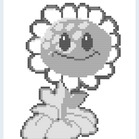
                                                  ██████████      ██████                                      

                              ██▓▓▓▓▓▓▓▓██      ▓▓▓▓▓▓▓▓▓▓▓▓██  ▓▓▓▓▓▓▓▓▓▓██                                  

                            ▓▓▓▓▓▓▓▓▓▓▓▓▓▓██  ████        ▓▓▓▓▓▓██      ▓▓██▓▓▓▓▓▓▓▓▓▓██                      

                          ████░░░░░░░░  ▓▓▓▓▓▓██░░        ░░▓▓██░░        ████▓▓▓▓▓▓▓▓▓▓▓▓                    

                        ████                ██▓▓            ▓▓██          ▓▓██          ▓▓██                  

                        ████                  ██              ██          ██              ▓▓██                

                        ████                  ██              ██          ██              ▓▓▓▓                

                        ████                  ██              ██          ██              ▓▓████████          

                        ██▓▓▓▓                ░░░░░░░░░░░░░░░░▒▒░░░░      ░░            ░░▓▓██▓▓▓▓▓▓▓▓        

                  ██████████▓▓██          ░░░░░░░░░░▒▒▒▒▒▒▒▒▒▒▒▒▒▒▒▒▒▒▒▒▒▒▒▒            ▓▓██▓▓▓▓  ▓▓▓▓██      

                ██▓▓▓▓▓▓▓▓▓▓▓▓▓▓██    ░░░░░░▒▒▒▒▒▒▒▒▒▒▒▒▒▒▒▒▒▒▒▒▒▒▒▒▒▒░░░░▒▒▒▒▒▒        ▓▓▓▓        ▓▓▓▓██    

              ██▓▓██          ▓▓▓▓▓▓░░░░▒▒░░░░░░▒▒▒▒▒▒░░░░░░▒▒▒▒▒▒░░░░░░░░░░▒▒▒▒▒▒▒▒  ████            ▓▓██    

            ████                  ░░░░▒▒░░░░░░░░▒▒▒▒░░░░░░░░▒▒▒▒░░░░░░░░░░▒▒▒▒▒▒▒▒▒▒▒▒                ▓▓▓▓██  

            ████                ░░░░▒▒░░░░░░░░░░▒▒░░░░░░░░▒▒▒▒▒▒▒▒░░░░░░▒▒▒▒▒▒▒▒▒▒▒▒▒▒▒▒                ████  

            ████              ░░░░▒▒▒▒▒▒░░░░░░▒▒▒▒▒▒░░░░▒▒▒▒▒▒▒▒▒▒▒▒▒▒▒▒▒▒▒▒▒▒▒▒▒▒▒▒▒▒▒▒▒▒▒▒          ██▓▓██  

            ████              ░░░░░░▒▒▒▒▒▒▒▒▒▒▒▒▒▒▒▒▒▒▒▒▒▒▒▒▒▒░░░░░░▒▒▒▒▒▒▒▒▒▒▒▒▒▒▒▒▒▒▒▒▒▒▒▒▒▒        ▓▓██    

              ████          ░░░░░░░░░░▒▒▒▒▒▒▒▒▒▒████▒▒▒▒▒▒▒▒░░░░░░░░▒▒▒▒████▒▒▒▒▒▒▒▒▒▒▒▒▒▒▒▒▒▒▒▒  ████▓▓▓▓██  

                ████        ░░░░░░░░▒▒▒▒░░░░▒▒████████▒▒▒▒░░░░░░░░░░▒▒████████▒▒▒▒▒▒▒▒▒▒▒▒▒▒▒▒▒▒▒▒      ██▓▓██

              ▓▓▓▓▓▓▓▓▒▒  ░░░░░░░░░░▒▒░░░░░░░░██  ████▒▒▒▒░░░░░░░░▒▒▒▒██  ████▒▒▒▒▒▒▒▒▒▒▒▒▒▒▒▒▒▒▒▒▒▒      ▓▓██

            ██▓▓▓▓░░░░░░░░░░▒▒░░░░▒▒▒▒░░░░░░████  ██████▒▒▒▒░░░░▒▒▒▒████  ██████▒▒▒▒▒▒▒▒▒▒▒▒▒▒▒▒▒▒▒▒      ▓▓██

          ██▓▓░░░░      ░░░░▒▒▒▒▒▒▒▒░░░░░░░░████████████▒▒▒▒▒▒▒▒▒▒▒▒████████████▒▒▒▒▒▒▒▒▒▒▒▒▒▒▒▒▒▒▒▒      ▓▓██

        ██▓▓            ░░▒▒░░░░░░▒▒░░░░▒▒▒▒████████████░░░░▒▒▒▒▒▒▒▒████████████▒▒▒▒▒▒▒▒▒▒▒▒▒▒▒▒▒▒▒▒      ▓▓██

        ██▓▓            ▒▒░░░░░░░░▒▒▒▒▒▒▒▒░░████████████░░░░░░▒▒▒▒▒▒████████████▒▒▒▒▒▒▒▒▒▒▒▒▒▒▒▒▒▒▒▒    ██▓▓██

        ██▓▓            ▒▒░░░░░░░░▒▒▒▒▒▒░░░░████████████░░░░░░▒▒▒▒▒▒████████████▒▒▒▒▒▒▒▒▒▒▒▒▒▒▒▒▒▒▒▒▓▓▓▓▓▓██  

        ██▓▓            ▒▒▒▒░░░░▒▒▒▒▒▒▒▒░░░░░░████████░░░░░░▒▒▒▒▒▒▒▒▒▒████████▒▒▒▒▒▒▒▒▒▒▒▒▒▒▒▒▒▒▒▒▒▒    ▓▓▓▓▓▓

        ░░██▒▒          ▒▒▒▒▒▒▒▒▒▒▒▒▒▒▒▒▒▒▒▒░░▒▒████▒▒░░░░▒▒▒▒▒▒▒▒▒▒▒▒▒▒████▒▒▒▒▓▓▒▒▒▒▒▒▒▒▒▒▒▒▒▒▒▒▒▒    ░░▓▓██

            ████        ▒▒▒▒▒▒▒▒▒▒░░▒▒▓▓██▒▒▒▒▒▒░░░░░░░░▒▒▒▒▒▒▒▒▒▒▒▒▒▒▒▒▒▒▒▒▒▒▒▒▒▒████▒▒▒▒▒▒▒▒▒▒▒▒        ▓▓██

              ████████▓▓▒▒▒▒▒▒▒▒░░▒▒▓▓▒▒▒▒████▒▒▒▒▒▒▒▒▒▒▒▒▒▒▒▒▒▒▒▒▒▒▒▒▒▒▒▒▒▒▒▒▒▒██▒▒▒▒██▒▒▒▒▒▒▒▒▒▒        ▓▓██

            ██▓▓██      ▒▒▒▒▒▒▒▒▒▒▒▒▓▓▒▒▒▒▒▒▒▒██████▒▒▒▒▒▒▒▒▒▒▒▒▒▒▒▒▒▒▒▒▒▒▒▒████▒▒▒▒▒▒▒▒▒▒▒▒▒▒▒▒▒▒        ▓▓██

          ▓▓▓▓▓▓        ▒▒▒▒▒▒▒▒▒▒▒▒▒▒▒▒▒▒▒▒▒▒▒▒▒▒▒▒████████▒▒▒▒▒▒▒▒▒▒▒▒████▒▒▒▒▒▒▒▒▒▒▒▒▒▒▒▒▒▒▒▒        ▓▓██  

          ██▓▓            ▒▒▒▒▒▒▒▒▒▒▒▒▒▒▒▒▒▒▒▒▒▒▒▒▒▒▒▒▒▒▒▒▒▒▓▓▓▓▓▓▓▓▓▓▓▓▒▒▒▒▒▒▒▒▒▒▒▒▒▒▒▒▒▒▒▒▒▒▒▒      ▒▒██    

          ██▓▓            ▒▒▒▒▒▒▒▒▒▒▒▒▒▒▒▒▒▒▒▒▒▒▒▒▒▒▒▒▒▒▒▒▒▒▒▒▒▒▒▒▒▒▒▒▒▒▒▒▒▒▒▒▒▒▒▒▒▒▒▒▒▒▒▒▒▒▒▒░░  ▒▒▒▒██░░    

          ██▓▓              ▒▒▒▒▒▒▒▒▒▒▒▒▒▒▒▒▒▒▒▒▒▒▒▒▒▒▒▒▒▒▒▒▒▒▒▒▒▒▒▒▒▒▒▒▒▒▒▒▒▒▒▒▒▒▒▒▒▒▒▒▒▒▒▒▒▒████████        

          ██▓▓                ▒▒▒▒▒▒▒▒▒▒▒▒▒▒▒▒▒▒▒▒▒▒▒▒▒▒▒▒▒▒▒▒▒▒▒▒▒▒▒▒▒▒▒▒▒▒▒▒▒▒▒▒▒▒▒▒▒▒▒▒▒▒      ▓▓██        

          ██▓▓▓▓                ▒▒▒▒▒▒▒▒▒▒▒▒▒▒▒▒▒▒▒▒▒▒▒▒▒▒▒▒▒▒▒▒▒▒▒▒▒▒▒▒▒▒▒▒▒▒▒▒▒▒▒▒▒▒▒▒▒▒▒▒      ▓▓▓▓██      

          ░░██▓▓▒▒          ▓▓▓▓██▒▒▒▒▒▒▒▒▒▒▒▒▒▒▒▒▒▒▒▒▒▒▒▒▒▒▒▒▒▒▒▒▒▒▒▒▒▒▒▒▒▒▒▒▒▒▒▒▒▒▒▒▒▒▒▒          ▓▓██      

            ░░████▒▒▒▒▒▒▒▒▒▒██▓▓██    ▒▒▒▒▒▒▒▒▒▒▒▒▒▒▒▒▒▒▒▒▒▒▒▒▒▒▒▒▒▒▒▒▒▒▒▒▒▒▒▒▒▒▒▒▒▒▒▒              ▓▓██      

                  ██████████████        ▒▒▒▒▒▒▒▒▒▒▒▒▒▒▒▒▒▒▒▒▒▒▒▒▒▒▒▒▒▒▒▒▒▒▒▒▒▒▒▒▒▒▒▒                ▓▓██      

                            ████              ▒▒▒▒▒▒▒▒▒▒▒▒▒▒▒▒▒▒▒▒▒▒▒▒▒▒▒▒▒▒▒▒▒▒▒▒              ██████        

                            ████              ██      ▒▒▒▒▒▒▒▒▒▒▒▒▒▒▒▒▒▒▒▒        ██████████████▓▓██          

                            ██▓▓▓▓            ██                ▓▓                ▓▓██████████████            

                              ██▓▓▒▒        ▒▒▓▓                ▓▓▒▒                ▓▓██                      

                                ████████████░░██                ▓▓▓▓▓▓              ▓▓██                      

                                    ██████▒▒░░░░██              ▓▓██▓▓▓▓            ▓▓██                      

                                        ██▒▒░░░░██              ▓▓████▓▓████      ████                        

                        ██████████      ██▒▒░░░░░░██          ▓▓▓▓██  ████▓▓▓▓▓▓▓▓▓▓██                        

                      ▓▓▒▒▒▒▒▒▒▒▒▒▓▓  ▓▓▒▒░░░░░░░░▒▒▓▓  ▒▒▓▓██▓▓██        ██████████                          

                      ██▒▒░░░░░░░░▒▒▓▓██▒▒░░░░░░░░▒▒▒▒░░██████████▓▓▓▓▒▒                                      

                      ██▒▒░░░░░░░░▒▒▓▓██▒▒░░░░░░░░▒▒▒▒▒▒██▓▓▓▓▓▓▓▓▓▓▓▓▓▓██                                    

                      ██▒▒░░░░░░░░░░░░▒▒░░░░░░░░░░▒▒▒▒▒▒▒▒░░▒▒▒▒▒▒▒▒▒▒▒▒▒▒██                                  

                      ██▒▒░░░░░░░░░░░░░░░░░░░░░░░░▒▒▒▒▒▒░░▒▒▒▒▒▒▒▒▒▒▒▒▒▒██                                    

                      ██▒▒░░░░░░░░░░░░░░░░░░░░░░▒▒▒▒▒▒▒▒▒▒▒▒▒▒▒▒▒▒▒▒▒▒██                                      

                      ░░██▒▒░░░░░░░░░░░░░░░░░░░░▒▒▒▒▒▒▒▒▒▒▒▒▒▒▒▒▒▒▒▒▒▒██                                      

                          ██▒▒░░░░░░░░░░░░░░░░░░▒▒▒▒▒▒▒▒▒▒▒▒▒▒▒▒▒▒▒▒▓▓                                        

                    ██████████▒▒▒▒░░░░░░░░░░░░▒▒▒▒▒▒▒▒▒▒▒▒▒▒▒▒▒▒▒▒██                                          

                ████▒▒▒▒▒▒▒▒▒▒░░░░▒▒▒▒▒▒░░░░░░▒▒▒▒▒▒▒▒▒▒▒▒▒▒▒▒▒▒██                                            

              ██▒▒▒▒░░░░░░░░░░░░░░░░░░░░▒▒░░░░▒▒▒▒▒▒░░▒▒▒▒▒▒▒▒░░▒▒██████                                      

            ▓▓▒▒░░░░░░░░░░░░░░░░░░░░░░░░░░▒▒░░▒▒▒▒▒▒░░░░░░░░░░░░░░▒▒▒▒▒▒▓▓▓▓██                                

              ██▒▒▒▒▒▒░░░░░░░░░░░░░░░░░░░░▒▒░░▒▒▒▒▒▒░░░░░░░░░░░░░░░░░░▒▒▒▒▒▒▓▓██                              

                ██████▒▒▒▒▒▒░░░░░░░░░░░░░░▒▒░░▒▒▒▒▒▒▒▒▒▒▒▒▒▒░░░░░░░░░░░░░░░░░░▒▒▓▓                            

                ██▒▒▒▒░░░░▒▒▒▒▒▒░░░░░░░░░░▒▒░░▒▒▒▒▒▒░░░░░░░░▒▒▒▒▒▒▒▒░░░░░░░░░░░░▒▒██                          

            ████▒▒░░░░░░▒▒░░░░░░▒▒░░░░░░░░▒▒░░▒▒▒▒░░░░░░░░░░░░░░░░░░▒▒▒▒▒▒░░░░░░▒▒██                          

          ▓▓▒▒▒▒░░░░░░▒▒░░░░░░░░░░▒▒▒▒░░▒▒██▒▒▒▒▒▒▒▒▒▒░░░░░░░░░░░░░░░░░░░░▒▒░░░░░░▒▒██                        

        ██▒▒░░░░░░░░▒▒░░░░░░░░░░░░░░▒▒▒▒▒▒▒▒░░░░▒▒▒▒░░▒▒▒▒▒▒░░░░░░░░░░░░░░░░▒▒░░░░▒▒██                        

      ██▒▒░░░░░░░░▒▒░░░░░░░░░░░░░░░░▒▒░░░░░░░░░░░░▒▒▒▒▒▒░░░░▒▒░░░░░░░░░░░░░░░░▒▒░░▒▒██                        

      ██▒▒░░░░░░░░▒▒░░░░░░░░░░░░░░▒▒░░░░░░░░░░░░░░░░▒▒▒▒▒▒░░░░▒▒░░░░░░░░░░░░░░░░▒▒██                          

    ██▒▒░░░░░░░░░░░░░░░░░░░░░░░░░░▒▒░░░░░░░░░░░░░░░░░░░░▒▒░░░░░░▒▒░░░░░░░░░░░░░░▒▒██                          

    ██▒▒░░░░░░░░░░░░░░░░░░░░░░░░▒▒░░░░░░░░░░░░░░░░░░░░░░░░░░░░░░░░▒▒░░░░░░░░░░░░░░▒▒██                        

  ▓▓▒▒░░░░░░░░░░░░░░░░░░░░░░░░▒▒░░░░░░░░░░░░░░░░░░░░░░░░░░░░░░░░░░▒▒░░░░░░░░░░░░░░▒▒██                        

  ██▒▒░░░░░░░░░░░░░░░░░░░░░░░░▒▒░░░░░░░░░░░░░░░░░░░░░░░░░░░░░░░░░░▒▒░░░░░░░░▒▒▒▒▒▒▓▓                          

  ██▒▒░░░░░░░░░░░░░░░░░░░░░░▒▒░░░░░░░░░░░░░░░░░░░░░░░░░░░░░░░░░░▒▒██▒▒▒▒▒▒▒▒████▓▓                            

  ██▒▒░░░░░░░░░░░░░░░░░░░░░░▒▒░░░░░░░░░░░░░░░░░░░░░░░░░░░░░░░░▒▒██  ████████                                  

    ██▒▒▒▒░░░░░░░░░░░░░░░░▒▒██▒▒░░░░░░░░░░░░░░░░░░░░░░░░▒▒▒▒▒▒██                                              
