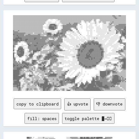
▒▒▒▒▒▒▒▒▒▒▒▒▒▒▒▒▒▒▒▒▒▒▒▒▒▒▒▒▒▒▒▒▒▒▒▒▒▒▒▒▒▒▒▒▒▒▒▒▒▒▒▒▒▒▒▒▒▒▒▒▒▒▒▒▒▒▒▒▒▒▒▒▒▒▒▒▒▒▒▒▒▒▒▒▒▒▒▒▒▒▒▒▒▒▒▒▒▒▒▒▒▒▒▒▒▒▒▒▒▒▒▒▒▒▒▒▒▒▒▒▒▒▒▒▒▒▒▒▒▒▒▒▒▒▒▒▒▒▒▒▒▒▒▒▒▒▒▒▒▒▒▒▒▒▒▒▒▒▒▒▓▓▓▓▒▒▒▒▒▒▓▓▓▓▒▒▒▒▒▒▒▒
▒▒▒▒▒▒▒▒▒▒▒▒▒▒▒▒▒▒▒▒▒▒▒▒▒▒▒▒▒▒▒▒▒▒▒▒▒▒▒▒▒▒▒▒▒▒▒▒▒▒▒▒▒▒▒▒▒▒▒▒▒▒▒▒▒▒▒▒▒▒▒▒▒▒▒▒▒▒▒▒▒▒▒▒▒▒▒▒▒▒▒▒▒▒▒▒▒▒▒▒▒▒▒▒▒▒▒▒▒▒▒▒▒▒▒▒▒▒▒▒▒▒▒▒▒▒▒▒▒▒▒▒▒▒▒▒▒▒▒▒▒▒▒▒▒▒▒▒▒▒▒▒▒▒▒▒▒▒▒▒▒▒▓▓▓▓▒▒▒▒▒▒▒▒▒▒▒▒▒▒▒▒
▒▒▒▒▒▒▒▒▒▒▒▒▒▒▒▒▒▒▒▒▒▒▒▒▒▒▒▒▒▒▒▒▒▒▒▒▒▒▒▒▒▒▒▒▒▒▒▒▒▒▒▒▒▒▒▒▒▒▒▒▒▒▒▒▒▒▒▒▒▒▒▒▒▒▒▒▒▒▒▒▒▒▒▒▒▒▒▒▒▒▒▒▒▒▒▒▒▒▒▒▒▒▒▒▒▒▒▒▒▒▒▒▒▒▒▒▒▒▒▒▒▒▒▒▒▒▒▒▒▒▒▒▒▒▒▒▒▒▒▒▒▒▒▒▒▒▒▒▒▒▒▒▒▒▒▒▒▒▒▒▒▒▒▒▓▓▓▓▒▒▒▒▒▒▒▒▒▒▒▒▒▒
▒▒▒▒▒▒▒▒▒▒▒▒▒▒▒▒▒▒▒▒▒▒▒▒▒▒▒▒▒▒▒▒▒▒▒▒▒▒▒▒▒▒▒▒▒▒▒▒▒▒▒▒▒▒▒▒░░  ░░░░    ░░░░▒▒▒▒▒▒▒▒▒▒▒▒▒▒▒▒▒▒▒▒▒▒▒▒▒▒▒▒▒▒▒▒▒▒▒▒▒▒▒▒▒▒▒▒▒▒▒▒▒▒▒▒▒▒▒▒░░▒▒▒▒░░  ░░▒▒▒▒▒▒▒▒▒▒▒▒▒▒▒▒▒▒▒▒▒▒▒▒▒▒▒▒▒▒▒▒▒▒▒▒▒▒▒▒▒▒
▒▒▒▒▒▒▒▒▒▒▒▒▒▒▒▒▒▒▒▒▒▒▒▒▒▒▒▒▒▒▒▒▒▒▒▒▒▒▒▒▒▒▒▒▒▒▒▒▒▒▒▒▒▒░░              ░░░░░░▒▒▒▒▒▒▒▒▒▒▒▒▒▒▒▒▒▒▒▒▒▒▒▒▒▒▒▒▒▒▒▒▒▒░░░░▒▒▒▒▒▒▒▒▒▒▒▒░░  ▒▒▒▒    ░░▒▒▒▒▒▒▒▒▒▒▒▒▒▒▒▒▒▒▒▒▒▒▒▒▒▒▒▒▒▒▒▒▒▒▒▒▒▒▒▒▒▒
▒▒▒▒▒▒▒▒▒▒▒▒▒▒▒▒▒▒▒▒▒▒▒▒▒▒▒▒▒▒▒▒▒▒▒▒▒▒▒▒▒▒▒▒▒▒▒▒▒▒▒▒░░  ░░░░░░      ░░    ░░▒▒▒▒▒▒▒▒▒▒▒▒▒▒▒▒▒▒▒▒▒▒▒▒▒▒▒▒▒▒▒▒▒▒    ░░▒▒░░░░▒▒░░    ░░▒▒░░  ▒▒▒▒░░▒▒▒▒▒▒░░░░░░▒▒▒▒▓▓▒▒▒▒▒▒▒▒▒▒▒▒▒▒▒▒▒▒▒▒
▒▒▒▒▒▒▒▒▒▒▒▒▒▒▒▒▒▒▒▒▒▒▒▒▒▒▒▒▒▒▒▒▒▒▒▒▒▒▒▒▒▒▒▒▒▒▒▒▒▒▒▒░░  ░░░░░░░░░░░░░░  ░░░░░░▒▒▒▒▒▒▒▒▒▒▒▒▓▓▒▒▒▒▒▒▓▓▓▓▓▓▒▒▒▒░░      ░░░░    ░░░░░░░░▒▒░░  ░░    ░░▒▒▒▒░░░░▒▒▒▒▓▓▒▒▒▒▒▒▒▒▒▒▒▒▒▒▒▒▒▒▒▒▒▒
▒▒▒▒▒▒▒▒▒▒▒▒▒▒▒▒▒▒▒▒▒▒▒▒▒▒▒▒▒▒▒▒▒▒▒▒▒▒▒▒▒▒▒▒▒▒▒▒▒▒    ░░░░▒▒████████▒▒░░░░    ░░▒▒▒▒▒▒▓▓▓▓▓▓▓▓▒▒▓▓▓▓▓▓▓▓  ░░▒▒        ░░    ░░░░    ░░░░        ░░░░░░░░░░▒▒▓▓▒▒░░▒▒▒▒▒▒▒▒▓▓▓▓▓▓▓▓▓▓▓▓
▒▒▒▒▒▒▒▒▒▒▒▒▒▒▒▒▒▒▒▒▒▒▒▒▒▒▒▒▒▒▒▒▒▒▒▒▒▒▒▒▒▒▒▒▒▒▒▒      ░░░░▓▓██▓▓▓▓████▒▒░░  ░░▒▒▓▓▓▓▓▓▓▓▓▓▓▓▓▓▓▓▓▓▓▓▓▓▒▒      ░░      ░░  ░░░░░░    ░░░░  ░░    ░░░░░░░░░░▒▒▒▒▒▒▒▒▒▒▒▒▓▓▓▓▓▓▓▓▓▓▓▓▓▓▓▓
▒▒▒▒▒▒▒▒▒▒▒▒▒▒▒▒▒▒▒▒▒▒▒▒▒▒▒▒▒▒▒▒▒▒▒▒▒▒▒▒▒▒▒▒▒▒▒▒░░░░░░░░▒▒████████▓▓▓▓▒▒      ░░▓▓▓▓▓▓▓▓▓▓▓▓▓▓▓▓▓▓▓▓▓▓░░    ░░░░      ░░░░░░░░░░░░    ░░░░░░    ░░░░░░░░▒▒▒▒▒▒▒▒░░░░▓▓▓▓▓▓▓▓▓▓▓▓▓▓▓▓██
▒▒▒▒▒▒▒▒▒▒▒▒▒▒▒▒▒▒▒▒▒▒▒▒▒▒▒▒▒▒▒▒▒▒▒▒▒▒▒▒▒▒▒▒▒▒▒▒    ░░░░▒▒████████▓▓██▒▒      ░░▓▓▓▓▓▓▓▓▓▓▓▓▒▒  ░░▒▒▓▓▒▒      ░░      ░░  ░░░░░░░░    ░░░░░░░░  ░░░░░░░░░░▒▒▒▒░░░░░░▒▒▓▓▓▓▓▓▓▓▓▓▓▓▓▓██
▒▒▒▒▒▒▒▒▒▒▒▒▒▒▒▒▒▒▒▒▒▒▒▒▒▒▒▒▒▒▒▒▒▒▒▒▒▒▒▒▒▒▒▒▒▒▒▒░░      ░░▒▒▓▓▓▓██▓▓░░      ░░▓▓▓▓▓▓▓▓▓▓▓▓▓▓▓▓░░    ░░██              ░░    ░░░░      ░░░░░░░░░░░░░░░░░░  ▒▒░░░░░░░░▒▒▒▒▓▓▓▓▓▓▒▒▒▒████
▓▓▒▒▒▒▒▒▓▓▒▒▒▒▒▒▒▒▒▒▒▒▒▒▒▒▒▒▒▒▒▒▒▒▒▒▒▒▒▒▒▒▒▒▒▒▒▒▒▒░░░░░░░░░░░░░░░░      ▒▒▒▒▒▒▓▓▓▓▓▓▓▓▓▓▒▒▒▒▓▓▓▓      ░░▒▒            ░░░░░░░░░░  ░░  ░░░░░░░░░░░░░░░░░░  ▒▒▒▒░░░░░░░░▓▓▒▒▓▓▓▓▓▓▓▓▓▓██
▓▓▓▓▓▓▓▓▒▒▒▒▒▒▒▒▒▒▒▒▒▒▒▒▒▒▒▒▒▒▒▒▒▒▒▒▒▒▒▒▒▒▒▒▒▒▒▒▒▒░░▒▒░░░░░░░░░░░░░░░░░░▓▓▒▒▒▒▓▓▓▓▓▓▓▓  ░░░░░░░░▒▒░░  ░░▒▒░░            ░░  ░░░░      ░░░░░░░░░░░░░░░░░░░░░░░░░░░░░░  ▓▓▓▓▒▒▓▓▓▓██▓▓██
▓▓▓▓▓▓▓▓▓▓▓▓▓▓▓▓▓▓▓▓▒▒▒▒▒▒▒▒▒▒▒▒░░▒▒▒▒▒▒▒▒▒▒▒▒░░▒▒▒▒▒▒▓▓████▓▓░░░░░░  ▓▓██▓▓████▓▓▓▓▒▒      ░░░░░░░░░░  ░░▒▒            ░░  ░░░░        ░░░░░░░░░░░░░░  ▒▒░░░░░░░░░░░░██▒▒░░▓▓▓▓██████
██▓▓▓▓▓▓▓▓▓▓▓▓▓▓▓▓▒▒▒▒▒▒▓▓▓▓▒▒▒▒▒▒▒▒▒▒▒▒▓▓▓▓▒▒▒▒▒▒▒▒▒▒▓▓██████▒▒▒▒██▓▓██▓▓▓▓▓▓▓▓▓▓▓▓  ░░░░░░░░  ░░░░░░░░    ▒▒          ░░  ░░░░        ░░░░░░░░░░░░  ░░░░░░░░░░░░  ░░░░░░    ▓▓██████
▓▓▓▓▓▓██▓▓▓▓▓▓▓▓▓▓▒▒▓▓▓▓▓▓▓▓▓▓▓▓▓▓▓▓▓▓▓▓▓▓▓▓▒▒▒▒▒▒░░░░▓▓▓▓▓▓▓▓▒▒▓▓██████▓▓▓▓▒▒▓▓▓▓▓▓▒▒    ░░░░░░  ░░░░░░  ░░  ░░      ░░░░░░░░░░      ░░░░  ░░░░░░░░░░░░░░░░░░    ░░░░░░░░    ▓▓▓▓██▓▓
▓▓▓▓▓▓▓▓██▓▓▓▓▓▓▓▓▓▓▓▓▓▓▓▓▓▓▓▓▓▓▓▓▓▓▓▓▓▓▓▓▓▓▓▓▓▓▓▓▓▓▓▓▓▓▓▓▓▓▓▓▓▓▓▓▓▓▓▓▓▓▒▒▓▓▓▓▓▓▒▒▒▒▓▓░░    ░░░░░░    ░░░░  ░░  ░░░░    ░░░░░░░░░░░░░░░░░░░░░░░░░░░░░░░░░░░░  ░░░░░░░░░░░░░░▓▓▓▓░░▒▒██
▓▓▓▓██████████▓▓▓▓▓▓▓▓▓▓▓▓▓▓▓▓▓▓▓▓████▓▓▓▓▓▓▒▒▓▓▓▓▓▓▓▓▓▓▒▒░░▒▒▒▒▓▓▒▒▒▒░░▓▓▓▓▓▓▒▒  ░░░░░░░░    ░░░░░░  ░░░░░░  ░░  ░░░░  ░░░░  ░░░░▒▒░░▒▒░░░░░░░░░░  ░░░░░░░░░░░░░░░░░░░░░░░░▓▓░░    ▓▓
████████▓▓▓▓██▓▓▓▓▓▓████▓▓▓▓▓▓▓▓▓▓██▓▓▓▓▓▓▓▓▓▓▓▓▓▓▓▓▓▓▒▒▒▒░░░░░░▒▒▒▒░░▒▒▓▓▓▓▓▓▓▓  ░░░░░░░░░░░░░░░░░░░░░░  ░░░░░░░░░░░░░░░░░░  ░░░░░░░░░░░░░░░░░░  ░░░░░░░░  ░░░░░░░░░░░░  ░░██▒▒░░░░░░
██████████▓▓██▓▓▓▓▓▓██▓▓▓▓▓▓▓▓▓▓▓▓▓▓▓▓▓▓▓▓▓▓▓▓▓▓▓▓▓▓▒▒▒▒▒▒▓▓▓▓▓▓▓▓▒▒▒▒▓▓▓▓▓▓▓▓▓▓  ░░░░░░░░░░░░░░░░░░░░░░░░░░░░░░░░░░  ░░▒▒▒▒▒▒▒▒▓▓▒▒░░░░░░░░░░░░░░░░░░░░  ░░░░░░░░░░░░    ▓▓▓▓▓▓░░░░  
▓▓▓▓██▓▓▒▒▓▓░░░░░░▒▒▓▓▓▓▓▓▓▓▓▓▓▓▓▓▓▓▓▓▓▓▓▓▓▓▓▓▓▓▓▓▓▓▒▒▒▒▓▓▓▓▓▓▓▓▓▓▓▓▓▓▓▓▓▓▓▓▓▓▓▓░░    ░░░░░░░░░░░░░░░░░░░░░░  ░░░░░░▒▒░░▓▓▓▓▓▓████▓▓▓▓▓▓▒▒░░░░░░░░░░░░    ░░░░░░░░░░    ▒▒██▓▓▓▓░░    
▓▓▓▓▓▓▒▒            ░░▓▓▓▓▓▓▒▒▓▓▓▓▓▓▓▓██▓▓▓▓▓▓▓▓▓▓▓▓▓▓▓▓▓▓▓▓▓▓██▓▓▓▓▓▓▓▓▓▓▒▒▒▒░░░░░░      ░░░░░░░░░░░░░░░░░░░░    ▓▓▓▓▓▓██████▓▓██████████░░░░░░░░░░    ░░░░░░░░░░    ░░░░░░▓▓▓▓▓▓▓▓▓▓
▓▓▓▓▓▓▒▒      ░░      ▒▒██▓▓▓▓▓▓▓▓▓▓▓▓▓▓▓▓▓▓▓▓▓▓▓▓▓▓▓▓▒▒▒▒▓▓▓▓████▓▓▓▓▓▓▓▓▓▓░░░░░░░░░░      ░░░░░░░░░░░░░░▒▒░░▓▓▓▓▓▓████▓▓████▓▓▓▓██▓▓████▓▓▓▓▒▒░░░░  ░░░░░░░░░░  ░░░░░░░░░░░░    ▓▓▓▓
██▒▒        ░░░░░░░░░░  ▓▓██▓▓▓▓▓▓████▓▓▓▓▓▓▓▓▓▓▓▓▒▒▒▒▒▒░░▓▓████▒▒▓▓▓▓██████▒▒░░░░░░░░░░░░      ░░░░░░▒▒░░░░▒▒▓▓██████▓▓▓▓▓▓▓▓▓▓▓▓▓▓▓▓▓▓▓▓████▒▒░░░░░░░░░░░░░░░░░░░░░░░░░░  ░░░░░░░░▓▓
██▒▒    ░░▓▓▓▓▒▒░░    ░░▓▓▓▓▓▓▓▓▓▓▓▓▓▓▓▓▓▓▓▓▓▓██▒▒▒▒▒▒░░░░▒▒▓▓▒▒▒▒▒▒▓▓████▒▒  ░░░░░░░░░░░░░░░░░░  ░░░░▒▒▒▒░░▓▓▓▓██████▓▓▓▓▓▓▓▓▓▓▓▓▓▓▓▓▓▓▓▓██▓▓▒▒░░░░░░░░░░    ░░░░░░░░░░░░        ▓▓▓▓
▓▓      ▓▓██████░░░░░░░░▓▓▓▓▓▓▓▓▓▓▓▓▓▓██▓▓▓▓▓▓▒▒▒▒▒▒░░░░░░░░▒▒░░▒▒▓▓▓▓▓▓██▓▓░░  ░░  ░░░░░░░░    ░░░░░░░░░░▒▒▓▓▓▓▓▓██▓▓▓▓▓▓▓▓▓▓▓▓▓▓▓▓▓▓▓▓▓▓▓▓██▓▓▒▒░░░░░░    ░░    ░░░░░░  ░░░░  ░░▓▓▓▓
▓▓░░  ░░████████▓▓░░    ░░▓▓▓▓▓▓▓▓▓▓▓▓██▓▓▓▓▓▓░░░░░░░░░░░░▒▒▒▒▒▒▒▒▓▓▓▓▓▓▓▓▓▓▓▓▒▒        ░░░░░░░░░░░░▒▒▒▒▓▓██▓▓▓▓██▓▓▓▓▓▓▓▓▓▓██████▓▓▓▓▓▓▓▓▓▓████▓▓░░░░░░        ░░░░░░░░░░░░░░▓▓▒▒▓▓▓▓
██░░░░▓▓██▓▓████▓▓░░  ░░░░▓▓▓▓▒▒████████████▒▒░░▒▒▒▒▒▒▒▒▒▒▒▒▒▒▒▒▓▓▓▓▒▒▒▒▓▓▓▓██▓▓▒▒▒▒░░░░░░  ░░░░░░░░░░░░▓▓██▓▓██▓▓▓▓▓▓▓▓▓▓████████▓▓▓▓▓▓▓▓▓▓▓▓▓▓▓▓░░░░░░      ░░░░░░░░░░░░▓▓▓▓██▓▓▒▒▒▒
▒▒    ▓▓▓▓████████░░  ░░▒▒▓▓▒▒░░██████▒▒▒▒░░▒▒▒▒▒▒▒▒▒▒▒▒░░▒▒▒▒▓▓▓▓▓▓▒▒▒▒░░░░░░░░░░░░░░░░░░░░░░  ░░░░░░░░▓▓▓▓▓▓██▓▓▓▓▓▓▓▓▓▓██████▓▓▓▓▓▓▓▓▓▓▓▓▓▓████▒▒░░░░        ░░░░░░▓▓▓▓▓▓▓▓▓▓▓▓▒▒▒▒
██▒▒░░▓▓▓▓▓▓██████░░░░░░░░░░▓▓▒▒██▒▒░░░░░░░░▒▒▒▒▒▒▒▒▒▒▒▒▒▒▓▓██▓▓▓▓▒▒▒▒    ░░░░░░░░░░░░░░░░░░      ░░░░░░▓▓▓▓▓▓▓▓▓▓▓▓▓▓▓▓██▓▓██▓▓▓▓▓▓▓▓▓▓▓▓▓▓▓▓██▓▓░░░░    ░░░░░░░░░░░░░░░░▓▓▒▒░░░░▒▒▒▒
██    ▓▓████████▓▓  ░░░░░░▓▓████▓▓      ░░░░▒▒░░░░░░▒▒▓▓██████▓▓▓▓▓▓▒▒▒▒        ░░░░░░░░░░░░░░░░░░░░░░▒▒▓▓██▓▓▓▓▓▓▓▓▓▓██▓▓██▓▓▓▓▓▓▓▓▓▓▓▓▓▓▓▓▓▓██▓▓░░░░░░░░░░░░░░░░░░░░░░░░░░▓▓▒▒░░░░▒▒
██  ░░░░████████▒▒  ▒▒░░▒▒██████░░░░░░░░▒▒▓▓▓▓▒▒░░░░▒▒▓▓██████▓▓██████▓▓▒▒░░░░      ░░░░░░░░░░░░░░░░░░▓▓████▓▓▓▓▓▓▓▓▓▓██████▓▓▓▓▓▓▓▓▓▓▓▓▓▓▓▓▓▓██▓▓░░░░░░░░░░░░              ░░▒▒▒▒░░▒▒
██░░░░░░░░██▓▓░░    ░░▒▒░░▓▓██▓▓░░░░░░▓▓▓▓██▓▓▒▒░░▒▒████████████▓▓▓▓▓▓██▓▓▒▒▒▒▒▒▒▒░░░░░░      ░░▒▒▒▒░░▒▒▓▓▓▓▓▓▓▓▓▓▓▓▓▓████████▓▓▓▓▓▓▓▓▓▓▓▓▓▓▓▓▓▓▓▓░░░░░░                  ▒▒▒▒▒▒▒▒▒▒▒▒
██▓▓░░              ░░▒▒▓▓▓▓▓▓▒▒░░  ░░▓▓▓▓▓▓▒▒░░▒▒▓▓████████▓▓▓▓▓▓▓▓▓▓░░░░░░░░░░░░░░░░░░░░      ░░░░░░▒▒██▓▓▓▓▓▓▓▓▓▓██████▓▓▓▓██▓▓██▓▓▓▓▓▓▓▓▓▓██▒▒░░░░░░░░░░    ░░░░▓▓▓▓▒▒▒▒░░░░▒▒▓▓▓▓
▓▓██      ░░        ▒▒▓▓▓▓▒▒░░▒▒░░░░░░▒▒▓▓▒▒░░░░▒▒████▓▓██▒▒▒▒▓▓▓▓██▓▓▓▓░░░░░░░░░░              ░░░░░░░░▓▓▓▓▓▓▓▓▓▓▓▓▓▓▓▓▓▓██▓▓██▓▓▓▓▓▓▓▓▓▓▓▓██▓▓░░░░          ░░░░░░░░░░▒▒▓▓▓▓▓▓██████
▓▓▓▓░░  ░░░░  ▒▒░░░░▓▓▒▒▒▒░░░░▓▓████▓▓▒▒▒▒▒▒▒▒▒▒▒▒▒▒▒▒▒▒░░░░▓▓▓▓▓▓▓▓▓▓▓▓░░  ░░░░░░░░░░  ░░░░    ░░░░░░░░▓▓▓▓▓▓▓▓▓▓▓▓▓▓▓▓▓▓▓▓▓▓▓▓▓▓▓▓▓▓▓▓▓▓▓▓██░░          ░░░░░░░░░░░░░░░░▒▒▓▓████████
▓▓▓▓▓▓░░▓▓░░  ▓▓██▓▓▒▒░░░░░░░░▓▓████▓▓░░░░▒▒░░▒▒▒▒▓▓▓▓▒▒░░░░▓▓▓▓▓▓▓▓▓▓▒▒░░░░░░░░░░░░░░░░░░░░░░░░░░░░░░░░░░▓▓▓▓▓▓▓▓▓▓▓▓▓▓▓▓▓▓▓▓▓▓▓▓▓▓▓▓▓▓▓▓██▒▒░░  ░░░░░░░░░░░░            ▒▒▓▓▓▓▓▓████
▓▓▓▓▓▓▓▓▒▒▓▓░░████████▓▓▓▓▒▒░░████▓▓▓▓▓▓░░░░▒▒██████▓▓░░░░░░██▓▓▓▓▒▒▒▒▒▒▒▒▒▒▓▓░░░░░░░░░░░░░░  ░░░░░░░░░░  ▓▓██▓▓▓▓▓▓▓▓▓▓▓▓▓▓▓▓▓▓▓▓▓▓▓▓████▒▒░░░░░░░░░░▒▒▓▓▓▓▓▓░░      ░░▓▓░░▒▒░░▒▒████
██▓▓▓▓▓▓▓▓▓▓▓▓▓▓▓▓▓▓██████▓▓▓▓▓▓██▓▓▒▒░░▓▓████▒▒▓▓▒▒▒▒  ░░▒▒██▓▓░░░░░░▒▒▒▒░░░░░░░░        ░░░░░░░░░░  ░░░░▓▓▓▓██▓▓▓▓▓▓▓▓▓▓▓▓▓▓▓▓▓▓▓▓▓▓▓▓▒▒░░░░░░░░░░▒▒▒▒▒▒░░░░▒▒▒▒▓▓██▓▓░░░░░░▒▒▓▓████
████▓▓██▓▓▓▓▓▓▓▓▓▓██▓▓██▓▓▓▓▓▓▓▓▒▒░░    ▒▒▓▓▓▓▒▒▒▒██░░  ▓▓██▓▓▒▒░░░░░░▒▒▒▒          ░░  ░░░░░░░░░░░░░░░░░░░░▒▒▓▓▓▓██▓▓▓▓▓▓▓▓▓▓▓▓██████░░    ░░░░░░░░░░▒▒▒▒░░░░░░░░▓▓▓▓▓▓▒▒░░▒▒▒▒██████
██▓▓▓▓▓▓▓▓▓▓██▓▓██████▓▓▓▓▒▒▒▒░░▒▒▒▒    ▒▒▒▒▒▒▒▒██▓▓░░▓▓▓▓▓▓▒▒░░▒▒▒▒▒▒▒▒░░      ░░░░░░░░░░░░    ░░░░░░░░░░░░░░░░▓▓▓▓████▓▓████▓▓▓▓▓▓▒▒            ░░  ▒▒░░░░░░    ░░▒▒░░▒▒░░▒▒▒▒██████
▓▓▓▓▓▓██████████▓▓▒▒▓▓██▓▓▒▒▒▒▒▒▒▒▓▓░░░░▓▓████▓▓████▓▓▒▒░░▒▒▒▒░░▒▒▒▒▒▒▒▒▒▒▒▒▒▒▒▒░░          ░░░░░░░░░░░░░░░░  ░░░░░░▓▓▓▓▓▓▓▓▓▓▒▒░░░░░░                ░░░░        ▒▒▓▓░░░░░░░░▓▓██████
▓▓▓▓▓▓██████▓▓▒▒▒▒░░░░▒▒▒▒▒▒▒▒▓▓░░▒▒░░▒▒▒▒▒▒██▓▓████▓▓▒▒▒▒▓▓▓▓▒▒▒▒▒▒▒▒▒▒▒▒▒▒▒▒▒▒        ░░░░░░░░░░░░░░░░      ░░    ░░░░░░░░░░      ░░░░              ▒▒▒▒▒▒░░░░▒▒▓▓▒▒▒▒░░░░▒▒▒▒▒▒▓▓▓▓
██████████▓▓▓▓▒▒▒▒▒▒░░▒▒▒▒▓▓▒▒▒▒▒▒▒▒░░▒▒▒▒▒▒▒▒▓▓▓▓▓▓▒▒▒▒░░▒▒██▒▒░░░░░░▒▒▒▒▒▒▒▒░░  ░░░░░░▓▓░░░░░░    ░░        ░░                          ░░░░    ░░▒▒▓▓▓▓▓▓▓▓▓▓▓▓▒▒▒▒▒▒░░░░░░░░▒▒▒▒▒▒
██████████▓▓▒▒▒▒▒▒░░▒▒▒▒▒▒▒▒▓▓▒▒░░░░▒▒▒▒▒▒▒▒▒▒▒▒▒▒▓▓▒▒▒▒░░▓▓▓▓▓▓▒▒░░▒▒▒▒▒▒▒▒▒▒▒▒▒▒▒▒▓▓██░░░░░░    ░░      ░░  ░░    ░░                    ░░██████████▓▓████▓▓▒▒████▓▓▒▒▒▒░░░░▒▒▒▒▒▒▒▒
██████████▓▓▒▒▒▒▒▒▒▒░░░░  ░░░░▓▓░░░░▒▒░░░░▒▒▒▒▒▒▒▒▒▒▒▒▒▒▓▓▓▓▒▒░░▓▓▒▒░░▒▒▒▒▒▒▒▒▒▒▒▒▓▓▓▓░░  ░░    ░░      ░░▒▒░░░░                          ░░██████████▓▓████▒▒░░▓▓▓▓▓▓▓▓▒▒▒▒▒▒▒▒▒▒▒▒▒▒
██████████▓▓▒▒▒▒▓▓▓▓░░░░  ▒▒░░▒▒▒▒░░  ░░▒▒░░░░▒▒▒▒▒▒██▓▓▓▓▓▓██████████▓▓▒▒▒▒▒▒▓▓▓▓▓▓▓▓        ░░      ░░▒▒░░░░░░  ░░    ░░            ░░░░░░██████████▓▓██▓▓░░░░▒▒▒▒▒▒▒▒▒▒▒▒▒▒▒▒▒▒▒▒▒▒
████████▓▓▒▒▓▓████▓▓░░░░▒▒████▓▓▒▒▒▒░░▒▒░░░░▒▒▒▒▒▒░░░░▒▒▓▓████████████▒▒▒▒▒▒▒▒▓▓████        ░░      ░░▒▒▒▒░░░░    ░░                ░░▒▒░░░░██████████▓▓▒▒░░░░░░▓▓▓▓████▓▓▒▒▒▒▒▒▒▒▒▒▒▒
████████████████▓▓▓▓░░░░░░▓▓▓▓▒▒░░▒▒▒▒▒▒▒▒░░░░▒▒▒▒▒▒▒▒▒▒▓▓▓▓▓▓▓▓▓▓▓▓▓▓▒▒▒▒▓▓▓▓▓▓▓▓▓▓    ░░          ██▓▓░░░░    ░░            ░░░░░░░░██▓▓▒▒▓▓██████▓▓▒▒░░░░▒▒▒▒▓▓████████▓▓▒▒▓▓▒▒▒▒▒▒
██████████████░░░░▓▓▒▒░░░░░░░░▒▒▒▒▒▒▒▒▒▒▒▒▒▒░░▒▒▒▒▓▓▒▒░░▒▒▒▒▒▒▒▒▒▒▒▒▒▒▒▒▒▒▓▓▓▓▓▓▓▓▓▓  ▒▒▓▓▒▒░░░░▒▒████░░░░                    ░░██▒▒▒▒██▓▓▒▒▓▓▓▓██▓▓▓▓▒▒▒▒▒▒▒▒▒▒▓▓████████▓▓▓▓▒▒▓▓▒▒▒▒
██████████▓▓░░░░▒▒▒▒▒▒▓▓▓▓▒▒░░▒▒▒▒░░▒▒▒▒▒▒░░▒▒░░▓▓████▓▓▒▒▒▒▒▒▒▒▓▓▒▒▒▒▓▓▒▒▒▒▒▒▒▒▓▓▓▓▓▓██████▓▓▓▓████▒▒░░      ░░                ██▓▓▓▓██▓▓▒▒▓▓▓▓▓▓▓▓▓▓▓▓▓▓▒▒░░▒▒██████████▓▓▓▓▒▒▓▓▒▒██
▓▓▓▓▓▓████░░░░░░░░▒▒▒▒▒▒▒▒▒▒░░▒▒▒▒▒▒▒▒▓▓▒▒▒▒▒▒▒▒▒▒▓▓████▒▒░░▒▒▒▒▒▒▒▒▒▒▓▓▓▓▒▒▓▓▓▓▓▓▓▓██▓▓██▓▓████████░░      ░░░░      ░░    ░░▒▒████▒▒▓▓▓▓▓▓▓▓▓▓▓▓▓▓▓▓▓▓▒▒░░▒▒▒▒██████████████▓▓▓▓▓▓▒▒
▓▓████████▒▒░░░░░░▒▒▒▒▒▒░░░░▒▒▓▓▒▒▒▒▓▓▓▓▒▒▒▒▒▒▒▒▒▒▓▓████▓▓▒▒▒▒▒▒▒▒▒▒▒▒▒▒▒▒▓▓████▓▓▓▓▒▒▓▓▓▓▓▓▓▓██████      ░░░░░░      ▓▓░░    ██████████████▓▓▓▓▓▓▓▓▓▓▓▓▒▒▒▒▓▓▓▓██████████████▒▒▓▓▒▒▓▓
▓▓██████████░░  ░░░░▒▒▒▒▒▒▒▒▒▒▓▓▒▒▓▓▓▓▓▓▓▓▒▒▒▒▒▒▒▒██████▒▒▒▒░░▒▒▓▓▒▒▒▒▒▒▒▒▓▓████▓▓▓▓▓▓▓▓▓▓▓▓████▓▓▓▓  ░░▒▒░░  ██░░  ▒▒
copy to clipboard
👍 upvote
👎 downvote
fill: spaces
toggle palette ▓→✊🏽
▓▓▓▓▒▒▒▒  ░░      ░░░░░░░░▒▒░░░░░░░░░░░░░░░░                    ░░░░░░▒▒▒▒▒▒▒▒▒▒▒▒░░░░▓▓▓▓▒▒▓▓▒▒▓▓▓▓▒▒▒▒▓▓▒▒▓▓▒▒▓▓▓▓▓▓▓▓▓▓░░  ▒▒▒▒▒▒▒▒▒▒▒▒
▒▒▒▒▒▒░░░░    ░░░░░░░░░░░░░░░░▒▒▒▒░░▒▒▒▒▒▒▒▒▒▒                  ░░░░░░░░▒▒▒▒▒▒▒▒▒▒▒▒▒▒▓▓▓▓▓▓▓▓▓▓▓▓▓▓▓▓▓▓▓▓▓▓▒▒▒▒▓▓▓▓▒▒▒▒▒▒▒▒▓▓▓▓▒▒▒▒▒▒▒▒░░
░░▒▒▒▒  ▒▒  ░░░░░░░░░░░░░░░░░░▒▒▒▒▓▓▓▓▒▒▒▒▒▒▒▒░░░░            ░░░░░░▒▒▒▒▒▒▒▒▒▒▒▒▒▒░░▒▒▓▓▓▓▓▓▒▒▓▓▓▓▓▓▓▓▓▓▓▓██▓▓▓▓▒▒▓▓▓▓▓▓▓▓▓▓▓▓▓▓░░░░▒▒▒▒▒▒
░░▒▒░░  ░░░░  ░░░░░░░░░░░░░░▒▒▒▒▒▒▒▒▒▒▒▒▒▒▒▒░░░░░░░░░░        ░░░░░░▒▒▒▒▒▒▒▒▓▓▒▒▒▒▒▒▓▓▓▓▓▓▓▓▓▓██▓▓██▓▓▓▓▓▓▓▓██▓▓▓▓▓▓▓▓▓▓▓▓▓▓▓▓▓▓▓▓░░░░░░░░
░░░░░░  ░░░░    ▒▒░░░░░░░░░░░░░░▒▒▒▒▒▒▒▒▒▒▒▒▒▒░░░░░░░░░░    ░░░░░░░░▒▒▒▒▒▒▓▓▓▓▓▓▓▓▓▓▓▓▓▓▓▓▓▓▓▓▓▓▓▓▓▓▓▓▓▓▓▓▓▓▓▓▓▓████▓▓▓▓▓▓▓▓▓▓▓▓▒▒▒▒    ░░
░░░░▒▒░░  ░░░░  ▒▒▒▒░░░░░░░░░░░░░░▒▒▒▒▒▒▒▒▒▒▒▒░░░░░░    ░░░░░░░░░░░░▒▒▒▒▓▓▓▓▓▓▓▓▒▒▓▓▓▓▓▓▓▓▓▓██▓▓▓▓▓▓▓▓▓▓▓▓▓▓▓▓████████▓▓▓▓▒▒▒▒▓▓▓▓░░  ░░░░
░░▒▒▒▒▒▒        ░░▒▒░░░░░░░░░░░░░░░░░░░░░░▒▒░░░░░░░░░░░░░░░░░░░░░░▒▒▒▒▒▒▓▓▓▓▓▓▒▒░░▓▓▓▓▓▓▓▓▓▓▓▓▓▓▓▓▓▓▓▓▓▓▓▓▓▓▓▓██▓▓▓▓██▓▓██▓▓▓▓▓▓▓▓▒▒░░░░░░
░░▒▒▒▒▒▒░░░░    ░░░░░░░░░░░░░░░░░░░░░░░░░░░░░░░░░░░░░░░░░░░░░░░░░░▒▒▒▒▒▒▒▒▓▓▓▓▓▓▒▒▓▓▓▓▓▓▓▓██▓▓▓▓▓▓██▓▓▓▓▓▓▓▓▓▓▓▓▓▓▓▓██████▓▓▓▓▓▓▓▓░░  ░░▒▒
░░▒▒▒▒▒▒▒▒▒▒▒▒░░▒▒░░░░░░░░░░░░░░░░░░░░░░░░░░░░░░        ░░░░░░░░▒▒▒▒▓▓▓▓▓▓▓▓▓▓▒▒▒▒▓▓▒▒▓▓▓▓▓▓▓▓▓▓▓▓▓▓▓▓▓▓▓▓████▓▓▓▓▓▓██▓▓██▓▓▓▓▓▓▓▓░░  ░░░░
▒▒░░▒▒░░░░░░░░░░▒▒░░░░░░░░░░░░░░░░░░░░░░░░░░░░          ░░░░░░▒▒▒▒▒▒▒▒▒▒▒▒▒▒▒▒▒▒▒▒▓▓▓▓▓▓▓▓▓▓▓▓▓▓▓▓▓▓▓▓▓▓████████▓▓▓▓██████████▓▓▓▓▓▓░░░░░░
░░░░▒▒░░░░░░░░░░░░░░░░░░░░░░░░░░░░░░░░░░░░░░░░          ░░░░░░░░▒▒▒▒▒▒▒▒▒▒▒▒▒▒▒▒░░██▒▒▓▓▓▓▓▓▓▓▓▓▓▓▓▓▓▓▓▓██▓▓████████▓▓████▓▓▓▓▓▓▓▓░░░░▒▒▒▒
░░░░░░░░░░░░░░▒▒░░░░░░░░░░░░░░░░░░░░░░░░░░░░░░  ░░░░░░░░░░░░░░░░▒▒▒▒▒▒▓▓▒▒▒▒▒▒▒▒▒▒▓▓▓▓▒▒▓▓▓▓▓▓▓▓▓▓▓▓▓▓▓▓▓▓██▓▓▓▓██████████▓▓██████░░░░░░▒▒
░░░░░░▒▒▒▒░░▒▒▒▒░░░░░░░░░░░░░░░░░░░░░░░░░░░░  ▒▒▒▒░░  ░░    ░░░░▒▒▒▒▒▒▒▒▒▒▓▓▓▓▒▒▒▒▓▓▒▒▓▓▓▓██▓▓▓▓▓▓▓▓▓▓▓▓▓▓██▓▓▓▓▓▓▓▓████████▓▓██▓▓▒▒░░░░░░
░░▒▒▒▒▒▒░░▒▒▒▒▒▒░░░░░░░░░░░░▒▒░░░░░░░░░░░░░░▒▒░░  ░░░░░░      ░░░░▒▒▒▒▒▒▓▓░░▒▒▒▒░░▓▓▒▒░░▓▓▓▓▓▓██▓▓▓▓▓▓▓▓▓▓██▓▓▓▓██▓▓████████████▓▓▒▒▒▒░░░░
░░▒▒▒▒▒▒▒▒▒▒░░░░░░░░░░░░░░░░▒▒▒▒░░░░░░░░░░▒▒▒▒░░░░░░░░        ░░░░▒▒▒▒▒▒        ▒▒░░░░░░▒▒░░  ░░▓▓▓▓▓▓████▓▓████████████████████▓▓░░░░▒▒░░
░░▒▒▒▒▒▒▒▒░░░░░░░░░░░░░░░░░░░░▒▒░░░░░░░░▒▒▒▒░░░░░░░░░░          ░░░░▒▒░░        ░░░░░░░░        ▓▓▓▓▓▓▓▓██████████████████▓▓▓▓██▓▓▒▒░░▒▒░░
░░░░▒▒▒▒▒▒▒▒░░░░░░░░░░░░░░░░░░░░░░▒▒░░░░▒▒    ░░    ░░          ░░░░░░          ░░░░░░        ░░▓▓▓▓▓▓▓▓████████████████████▓▓██░░▒▒▒▒░░░░
░░░░▒▒▒▒▒▒░░░░░░░░░░░░░░░░░░░░░░░░░░░░▒▒      ░░        ░░      ░░░░▒▒          ░░░░          ▒▒▓▓▓▓▓▓██▓▓██████████████████▓▓▓▓░░░░▓▓▒▒▒▒
░░░░░░▒▒▒▒░░░░░░░░░░░░░░░░░░░░░░░░░░▒▒░░              ░░░░░░  ░░░░░░▒▒    ░░  ░░░░      ░░    ▓▓▓▓▓▓░░░░▓▓▓▓████▓▓██████████▒▒▓▓▓▓▒▒▒▒▒▒▒▒
░░░░░░▒▒▒▒░░░░░░░░░░░░░░░░░░░░░░░░▒▒▒▒░░            ░░░░░░▒▒░░░░▒▒▒▒▒▒░░░░░░░░░░▒▒░░    ░░    ▒▒░░░░░░░░▒▒▒▒▓▓████▓▓██████▒▒░░▒▒▓▓▒▒▒▒▒▒▒▒
░░░░░░░░░░░░░░░░░░░░░░░░░░░░░░░░░░▒▒░░░░░░    ░░      ▒▒░░▒▒░░░░▒▒▒▒▒▒░░░░▒▒░░░░▒▒░░░░░░░░    ░░░░░░        ░░████████▓▓▓▓▒▒░░▒▒▓▓▒▒▒▒▒▒▒▒
░░░░░░▒▒░░░░░░░░░░░░░░░░  ░░░░░░░░░░░░░░░░░░  ░░    ░░░░▒▒▓▓▒▒▒▒▒▒▒▒▒▒░░░░▒▒░░▒▒▒▒░░░░▒▒░░░░░░░░░░          ▓▓▓▓▒▒▓▓▒▒▒▒▓▓▓▓▒▒▒▒▓▓▓▓▒▒▓▓▒▒
░░░░░░▒▒░░░░░░░░░░░░░░░░░░        ░░░░░░░░░░░░░░░░░░░░▒▒▒▒▒▒▓▓▒▒▒▒▓▓▓▓░░▒▒▒▒▒▒▒▒▒▒▒▒▒▒░░░░░░▒▒░░░░░░      ░░░░  ░░░░▒▒▒▒▓▓▓▓▒▒▒▒▒▒▒▒▒▒▒▒▒▒
░░░░░░░░░░░░░░░░░░░░░░                  ░░▒▒░░░░░░░░░░▒▒▒▒▒▒▓▓▒▒▒▒▓▓▓▓▒▒░░▒▒▒▒▓▓▒▒▒▒▒▒░░░░▒▒▒▒▒▒░░░░░░░░                ▓▓▓▓▒▒▒▒▒▒▒▒▓▓▒▒▒▒
░░░░░░░░░░░░░░░░░░░░░░░░                ░░░░░░▒▒░░▒▒▒▒░░▒▒▒▒▓▓▒▒▓▓▓▓▓▓▒▒▒▒▒▒▒▒▒▒▒▒▒▒▒▒▒▒▒▒▒▒▒▒▒▒▒▒░░░░          ░░░░░░░░▓▓▓▓▒▒▒▒▒▒▒▒▒▒▒▒▒▒
░░░░░░░░░░░░░░░░░░░░░░░░░░                ░░░░░░▒▒▒▒▒▒▒▒▒▒▒▒▓▓▒▒▒▒▒▒░░▒▒░░░░▓▓░░▒▒▒▒▒▒▒▒▓▓▒▒▒▒▒▒▒▒░░          ░░░░░░░░▒▒▓▓▒▒▒▒▒▒▒▒░░▒▒▒▒▒▒
░░░░░░░░░░░░░░░░░░░░░░░░░░░░                ░░▒▒▒▒▒▒▒▒▒▒░░▒▒▒▒▒▒▒▒▒▒▒▒▒▒░░▒▒▓▓▒▒▒▒▒▒▒▒▓▓▒▒▒▒▒▒▒▒▒▒░░          ░░░░░░░░░░▓▓▒▒▒▒▒▒▒▒░░▒▒▒▒░░
░░░░░░░░░░░░░░▒▒░░    ░░░░░░░░      ░░░░  ░░░░▒▒▒▒▒▒▓▓▒▒▒▒░░░░▒▒▓▓▒▒▓▓▓▓▓▓▒▒▓▓▓▓▒▒▒▒▒▒▒▒▒▒▒▒▒▒▒▒░░░░░░      ░░░░  ░░░░░░▒▒▒▒▒▒▒▒▒▒▒▒▒▒▒▒░░
░░░░  ░░░░░░░░░░        ░░░░░░░░      ░░░░░░░░▒▒▒▒░░░░▒▒▒▒░░▒▒▒▒▒▒▓▓▓▓▓▓▓▓▓▓▓▓▒▒▓▓▓▓▓▓▒▒▒▒▒▒▒▒▒▒░░░░░░      ░░░░          ░░▒▒░░░░▓▓▒▒░░░░
░░    ░░░░░░░░            ░░░░░░░░  ░░░░░░░░░░▒▒▒▒▒▒░░▒▒▓▓▓▓▓▓▓▓▓▓▓▓▓▓▓▓▓▓▓▓▓▓▓▓▓▓▓▓▓▓▒▒▓▓▒▒▒▒▒▒░░▒▒░░    ▒▒▒▒░░░░░░░░░░░░  ░░░░░░▒▒░░░░░░
      ░░░░  ░░░░░░░░░░░░        ░░░░░░░░░░░░▒▒░░▒▒░░▓▓▓▓▒▒▒▒▓▓▓▓▓▓▓▓▓▓▓▓▓▓▓▓▓▓▓▓▓▓▓▓▓▓▓▓▓▓░░░░░░▒▒░░░░  ▓▓▒▒▒▒░░░░  ░░░░░░  ▒▒░░░░▒▒░░░░░░
      ░░░░░░░░░░░░              ░░░░▒▒░░░░░░░░▒▒░░▒▒▓▓▓▓▓▓▓▓▓▓▓▓▓▓▓▓▓▓▓▓▓▓▓▓▓▓▓▓▓▓▓▓▓▓▓▓▓▓▒▒░░░░░░░░░░▓▓▒▒░░░░            ░░▒▒░░░░▒▒░░░░░░
  ░░    ░░░░░░░░                ░░░░░░░░▒▒▒▒▒▒░░░░░░▓▓▓▓▓▓▓▓▓▓▓▓▓▓▓▓▓▓▓▓▓▓▓▓▓▓▓▓▓▓▓▓▓▓▓▓▓▓▒▒░░▒▒▒▒▒▒▓▓▒▒░░░░            ░░░░▒▒░░░░░░░░░░▒▒
    ░░░░▒▒░░░░                ░░░░░░▒▒▒▒▒▒▒▒▒▒░░▒▒▒▒▓▓▒▒▒▒▓▓▓▓▓▓▓▓▓▓▓▓▓▓▓▓▓▓▓▓▓▓▓▓▓▓▓▓▓▓▓▓▓▓▒▒▒▒▒▒▒▒▒▒▒▒▒▒░░░░░░      ░░░░░░▒▒░░░░░░░░░░▓▓
    ░░░░▒▒░░░░░░          ░░░░░░░░░░▒▒▒▒▒▒▒▒▒▒▒▒▓▓▓▓▓▓▒▒▒▒▓▓▓▓▓▓▓▓▓▓▓▓████████▓▓▓▓▓▓▓▓▓▓▓▓▓▓▓▓▒▒░░▒▒▒▒▒▒▒▒▒▒░░░░  ░░░░░░░░▒▒░░░░░░░░░░▒▒▓▓
░░  ░░▒▒▒▒▒▒░░▒▒░░          ░░░░░░░░░░▒▒▒▒▒▒▒▒▒▒▓▓▒▒▓▓▓▓▓▓▓▓▓▓▓▓████████████▓▓▓▓▓▓▓▓▓▓▓▓▓▓▓▓▓▓▓▓░░░░░░░░░░░░░░          ░░░░  ░░▒▒░░░░▓▓▓▓
░░░░░░▒▒▒▒▓▓░░        ░░░░░░░░░░▒▒▒▒▒▒▒▒▓▓▓▓▒▒▒▒▓▓▓▓▒▒▓▓▓▓▓▓▓▓▓▓████████████▓▓▓▓▓▓▓▓▓▓██▓▓▓▓▓▓▒▒▒▒▒▒▒▒▒▒░░              ░░░░░░░░░░▓▓▓▓▓▓▓▓
▒▒▒▒▒▒▒▒▓▓▒▒░░      ░░░░░░░░░░░░░░▒▒▒▒▒▒▒▒▒▒▓▓▓▓▓▓▒▒▒▒▓▓▓▓▓▓▓▓▓▓████████████▓▓▓▓▓▓▓▓▓▓▓▓▓▓▓▓▓▓▓▓▒▒▒▒░░░░░░░░░░░░      ░░░░▒▒░░▒▒▒▒▒▒▓▓▓▓▓▓
▒▒▒▒▒▒▒▒▓▓▓▓▒▒░░          ░░░░░░░░▒▒▒▒▒▒▒▒▓▓▒▒▒▒▓▓▓▓▓▓▒▒▓▓▓▓▓▓▓▓██████████████▓▓▓▓▓▓▓▓▓▓▓▓▓▓▓▓▓▓░░▒▒▒▒▒▒▒▒░░░░      ░░░░▒▒▒▒▒▒▒▒▒▒░░▒▒▓▓▓▓
▒▒▒▒▒▒▒▒▓▓▒▒▒▒▒▒░░      ░░░░░░░░░░░░▒▒▓▓▓▓▓▓▒▒▓▓▓▓▒▒▓▓▓▓▒▒▓▓▓▓▓▓██████████▓▓████▓▓▓▓████▓▓▓▓▓▓▓▓▒▒▒▒▒▒░░░░░░        ░░▒▒▒▒▓▓▒▒▒▒▒▒  ▒▒▒▒▓▓
▒▒▒▒▒▒▒▒▒▒▒▒▒▒▓▓▓▓▒▒  ░░░░░░░░▒▒░░▒▒▒▒▒▒▒▒▒▒░░▒▒▓▓▓▓▓▓▒▒▒▒▓▓▓▓▓▓▓▓▓▓██████████▓▓▓▓▓▓▓▓▓▓▓▓▓▓▓▓▒▒▒▒▒▒▒▒▒▒░░░░    ░░░░    ░░▓▓▓▓▒▒░░  ░░▒▒▓▓
▒▒▒▒▓▓▒▒░░▓▓▓▓░░  ░░░░░░░░░░░░░░▒▒▒▒▒▒▒▒▒▒▒▒▒▒▓▓▓▓▒▒▒▒▒▒▓▓▓▓▓▓▓▓▓▓██████████▓▓▓▓▓▓▓▓▓▓▓▓▓▓▓▓▓▓░░▒▒▒▒▒▒▒▒░░░░        ░░  ░░▓▓▓▓▒▒    ░░▓▓▓▓
▒▒▓▓▓▓▓▓▓▓▓▓░░░░░░░░░░░░░░░░░░░░░░▒▒▒▒▒▒▒▒▒▒░░░░▓▓▓▓▓▓▓▓▓▓▓▓▓▓▓▓▓▓▓▓▓▓▓▓▓▓▓▓▓▓██████▓▓▓▓▓▓▓▓▓▓▒▒▒▒▒▒▒▒▒▒▒▒░░        ░░    ▓▓▓▓▒▒      ▒▒▓▓
▓▓▓▓▓▓▒▒▓▓▓▓▓▓▒▒  ░░░░░░    ░░░░▒▒▒▒▒▒▒▒▒▒▒▒▒▒▒▒▒▒▒▒▒▒▒▒▓▓▓▓▓▓▓▓▓▓▓▓▓▓▓▓▓▓▓▓▓▓██▓▓▓▓▓▓▓▓▓▓▒▒▒▒▒▒▒▒▒▒▒▒▒▒░░░░      ░░░░░░░░  ▒▒▒▒░░    ▒▒▓▓
▓▓▓▓▓▓▓▓▓▓▓▓▓▓▓▓▓▓▓▓      ░░░░░░░░▒▒▒▒▒▒▒▒▒▒▒▒▒▒▒▒▓▓▓▓▓▓▓▓▓▓▓▓▓▓▓▓▓▓▓▓▓▓▓▓▓▓▓▓▓▓▓▓▓▓▓▓▓▓▓▓▓▓▒▒▒▒▒▒▒▒░░▒▒░░        ░░░░░░░░░░░░░░▒▒    ▒▒▓▓
▓▓▓▓▒▒▓▓▓▓▓▓▓▓▓▓▒▒    ░░░░  ░░░░░░░░░░▒▒▒▒▒▒▒▒▒▒▒▒██▓▓▓▓▓▓▓▓▓▓▓▓▓▓▓▓▓▓▓▓▓▓▓▓▓▓▓▓▓▓██▓▓▓▓▓▓▒▒▓▓▒▒▒▒▒▒░░  ░░  ░░▒▒▒▒▒▒░░░░░░░░░░░░░░    ▒▒▓▓
▒▒▓▓▒▒▓▓██▓▓▓▓▓▓  ░░░░  ░░░░░░    ░░░░░░▒▒▒▒▒▒▒▒▒▒▒▒▒▒▓▓▓▓▒▒▓▓▓▓▓▓▓▓▓▓▓▓▓▓▓▓▓▓▓▓▓▓▓▓▓▓▓▓▒▒▒▒▓▓▓▓▒▒▒▒░░    ▒▒▒▒▒▒░░░░░░░░  ░░▒▒▒▒      ▒▒▓▓
▒▒░░▓▓▓▓▓▓▓▓▓▓▒▒░░░░░░  ░░      ░░░░░░░░▒▒░░▒▒░░▓▓▒▒░░██▓▓▓▓▓▓▓▓▓▓▓▓▓▓▓▓▓▓▓▓▓▓▓▓▓▓██▓▓▓▓▒▒▒▒▒▒▒▒▒▒▒▒▒▒░░    ▒▒▓▓▒▒░░      ▒▒▒▒▒▒░░    ▒▒▓▓
▓▓░░▒▒██▓▓▓▓▓▓▓▓▒▒░░░░░░░░      ░░  ░░░░░░░░░░▒▒▓▓▒▒▒▒▓▓▓▓▓▓▓▓▓▓▓▓▓▓▒▒▓▓▓▓▓▓▓▓▓▓▓▓▓▓▒▒▒▒▓▓▓▓▒▒▒▒▒▒░░░░░░      ▒▒▓▓▓▓░░░░▒▒▒▒▒▒░░░░  ░░▒▒▓▓
▓▓▓▓▓▓██▓▓▓▓▓▓▓▓▓▓▓▓██▓▓      ░░░░      ░░░░▒▒▓▓▒▒▒▒▓▓▒▒▓▓▒▒░░██▓▓▓▓▓▓▓▓▓▓▓▓▓▓▓▓▒▒░░▒▒▒▒▓▓▓▓▒▒▒▒▒▒▒▒          ░░▒▒▓▓▓▓▒▒▒▒▒▒▒▒░░░░░░░░▓▓▓▓
▓▓▓▓▓▓████▓▓▓▓▓▓▓▓▓▓▓▓░░                ░░▒▒▒▒▒▒░░▒▒▒▒▒▒▒▒▒▒▒▒▒▒░░▒▒▓▓▓▓▓▓██▓▓░░▓▓▓▓▒▒▓▓▓▓▒▒▒▒▒▒▒▒░░░░░░▒▒░░░░░░░░▒▒▓▓▓▓▒▒▒▒▒▒░░  ▒▒░░▓▓▓▓
▓▓▒▒▓▓████▓▓▓▓▓▓▓▓▓▓▓▓▓▓  ░░░░░░░░░░░░░░░░▒▒▒▒░░▒▒▒▒▒▒▒▒▓▓▒▒▒▒▓▓▒▒▒▒▒▒▒▒▒▒▓▓░░▒▒▓▓▓▓▒▒▒▒▓▓▓▓▒▒▒▒▒▒░░    ░░▒▒░░░░░░░░▒▒▓▓▓▓▒▒▒▒░░  ▒▒▓▓▓▓▓▓
▓▓▓▓▓▓▓▓▓▓▓▓▓▓▓▓▓▓▓▓▓▓      ░░░░    ░░░░░░░░░░░░░░░░░░▒▒▒▒░░▒▒▓▓▓▓▒▒▓▓▓▓▓▓▓▓▓▓▓▓▓▓▓▓▓▓▒▒▒▒▓▓▒▒░░░░░░      ░░░░░░░░░░░░▒▒▓▓▒▒▒▒░░  ▒▒▒▒▓▓▒▒
▒▒▓▓▒▒██▓▓▓▓▓▓▓▓▓▓▓▓▒▒    ░░      ░░  ░░    ░░░░  ░░░░▒▒░░░░▒▒▓▓▓▓▒▒▒▒██▓▓▓▓▓▓▓▓▓▓▒▒▓▓▒▒░░░░▓▓░░  ░░      ░░░░░░░░░░░░░░▒▒▒▒▒▒▒▒  ▒▒▒▒▓▓▒▒
▒▒▒▒▓▓▓▓████████▓▓▓▓            ░░░░      ░░░░      ░░░░░░  ▒▒▒▒▒▒░░▒▒██▒▒▓▓▓▓▓▓▓▓░░▒▒▒▒    ░░▒▒          ░░░░░░░░░░░░░░▒▒▒▒▒▒▒▒░░▒▒▒▒▓▓▓▓
▒▒▒▒▓▓▒▒▒▒██████▓▓▓▓▒▒░░░░▒▒░░░░░░░░░░  ░░░░░░            ▒▒▒▒▒▒▒▒░░▓▓▓▓▒▒▓▓▓▓▓▓▓▓▒▒░░░░░░  ░░░░░░░░░░░░░░░░▓▓▒▒░░░░  ░░░░▒▒▒▒▒▒░░▒▒▓▓▓▓▓▓
▒▒▒▒▓▓▓▓▓▓▓▓██▓▓▓▓▓▓▓▓▓▓▓▓▓▓▓▓  ░░░░    ░░  ░░      ░░░░▒▒░░░░░░░░  ▓▓▓▓▒▒▓▓▓▓▓▓▒▒▒▒▒▒▒▒░░░░░░░░░░░░░░░░░░░░▒▒▒▒▒▒▒▒▒▒▒▒▒▒▒▒▒▒▒▒▒▒▓▓▒▒▒▒▒▒
▒▒▒▒▒▒▒▒▓▓▓▓▓▓▓▓██▓▓▓▓▓▓▓▓▓▓░░░░░░      ░░░░░░      ░░░░▒▒  ░░    ▒▒▒▒▒▒▒▒▓▓▓▓▒▒▒▒▓▓░░░░░░░░░░  ░░▒▒░░░░░░░░░░▒▒▒▒▒▒▒▒▒▒▒▒▒▒▒▒▒▒▒▒▒▒▓▓▒▒▒▒
▒▒▒▒░░░░▒▒▒▒▒▒▒▒▓▓██████▓▓▓▓░░        ░░  ░░░░░░░░▒▒░░░░░░      ░░▒▒░░░░▓▓▒▒▒▒▒▒▒▒▒▒▒▒░░░░  ░░░░  ▒▒▒▒░░░░░░  ▒▒▒▒▒▒▒▒▒▒▒▒▒▒▒▒▒▒▓▓▒▒▒▒▒▒▒▒
▒▒▒▒░░░░▒▒▒▒▒▒▒▒▒▒▒▒▒▒▒▒▒▒▒▒░░░░░░  ░░  ░░░░░░░░░░▒▒░░░░░░    ░░░░░░░░  ▒▒░░▒▒░░░░▒▒░░░░░░░░    ░░░░▒▒▒▒░░░░░░▒▒▒▒▒▒▒▒▒▒▒▒▒▒▒▒▓▓▒▒▒▒▒▒▒▒▒▒
▒▒▒▒░░░░░░▒▒▒▒▒▒▒▒░░░░▒▒▒▒▒▒▒▒▒▒░░░░░░░░▒▒▒▒░░░░▒▒▒▒░░░░░░░░░░░░░░░░  ░░▒▒░░░░░░░░▒▒░░░░░░░░  ░░░░░░▒▒▒▒▒▒▒▒░░░░▒▒▒▒▒▒▒▒▒▒▒▒▒▒▓▓▒▒▒▒▒▒▒▒▒▒
░░▒▒▒▒▓▓  ░░░░▒▒▒▒▓▓▓▓▓▓░░▒▒▒▒▒▒▒▒▓▓▒▒▓▓▓▓▓▓░░░░▒▒▒▒░░░░░░░░░░  ░░░░░░░░▒▒░░░░░░░░▒▒▒▒░░░░░░░░  ░░▒▒▓▓▒▒▒▒▒▒▒▒▒▒▒▒▒▒▒▒▒▒▒▒▒▒▓▓▒▒░░▒▒▒▒▒▒░░
░░░░▒▒▒▒▒▒░░░░░░░░░░░░░░░░▒▒▒▒▒▒▓▓▒▒▓▓▒▒▒▒░░░░▒▒░░▒▒░░░░░░░░░░░░░░░░░░░░▒▒░░░░░░░░▒▒▓▓░░░░░░░░  ░░▒▒▓▓▓▓▒▒▒▒▓▓▒▒▒▒▒▒▒▒▒▒▒▒▒▒▓▓▒▒▒▒▒▒▒▒░░░░
░░░░▒▒▒▒▒▒▒▒▒▒      ░░▒▒▒▒▒▒░░░░▒▒░░▒▒░░░░░░░░▒▒▒▒▓▓  ░░░░░░░░░░░░░░░░░░░░░░░░░░░░▒▒▒▒▓▓  ░░░░  ▒▒▓▓▒▒▓▓▒▒▒▒▓▓▓▓▒▒▒▒▒▒▒▒▒▒▒▒▓▓▒▒▒▒▒▒▒▒░░░░
░░░░░░▒▒▒▒▒▒▒▒▒▒░░░░░░▒▒▒▒▒▒░░░░░░░░░░░░░░░░▒▒░░▓▓▓▓░░░░▒▒▓▓▓▓░░░░░░░░░░░░▒▒  ░░░░▒▒▒▒▓▓▓▓      ▒▒▒▒▒▒▒▒▒▒▓▓▓▓▓▓▓▓▒▒▒▒▒▒▒▒▒▒▒▒▒▒▒▒▒▒▒▒░░▒▒
░░░░░░▒▒░░░░░░▒▒░░░░░░▒▒░░▒▒░░░░░░░░░░░░░░░░░░░░▓▓▓▓▒▒▓▓▒▒▓▓██░░░░▒▒▓▓░░░░▒▒▒▒░░▒▒▒▒▒▒▓▓▒▒▒▒░░░░▒▒▒▒▒▒▒▒▓▓▓▓▓▓▓▓▓▓▓▓▒▒▒▒▒▒▒▒▒▒▒▒▒▒▒▒░░▒▒▒▒
░░░░▒▒░░░░░░░░░░░░░░▒▒░░░░░░    ░░░░░░▒▒░░░░░░░░▓▓▓▓▓▓▓▓▒▒▓▓▓▓▓▓██░░▒▒▓▓▒▒▒▒▒▒░░▒▒▒▒▓▓▓▓▓▓▒▒▒▒▒▒▒▒▓▓▒▒▓▓▒▒▓▓▓▓▓▓▓▓▓▓▓▓▓▓▒▒▒▒▒▒▒▒▒▒▒▒▒▒▒▒▒▒
░░░░░░░░    ░░    ▒▒░░░░░░░░░░░░░░░░▒▒▒▒░░░░░░▒▒▒▒▓▓▓▓▓▓▓▓▓▓██▓▓▓▓▓▓▒▒▒▒▒▒▒▒▒▒▒▒▒▒▓▓▓▓▒▒▓▓▒▒▒▒▒▒▒▒▒▒▒▒▒▒▒▒▒▒▒▒▓▓▓▓▒▒▒▒▓▓▓▓▓▓▒▒▒▒▒▒▒▒▒▒▒▒▒▒
░░░░░░          ░░▒▒░░░░░░  ░░░░░░▒▒▒▒░░░░▒▒▒▒▒▒▒▒▓▓▓▓▓▓▓▓██████▓▓▓▓▒▒▒▒▒▒▒▒▒▒▒▒▒▒▓▓▓▓▒▒▓▓▒▒▒▒▒▒▒▒▒▒▒▒▒▒▒▒▒▒▒▒▒▒▒▒▒▒▒▒▓▓▒▒▒▒▓▓▒▒▒▒▒▒▒▒░░░░
░░░░  ░░        ░░▒▒░░░░  ░░░░░░░░▓▓░░░░░░▒▒▒▒▒▒▒▒▓▓▓▓▓▓▓▓▓▓██████▓▓▒▒▒▒▒▒▒▒▒▒▒▒▓▓▓▓▒▒▒▒▒▒▒▒▒▒▒▒▒▒▒▒▒▒▓▓▓▓▓▓▓▓▓▓██▓▓▓▓▒▒▓▓▓▓▒▒▒▒▒▒▓▓▒▒░░░░
░░░░░░░░░░      ▒▒░░░░░░░░  ░░░░▒▒░░░░▒▒▒▒▒▒▒▒▒▒▒▒▓▓▓▓▓▓▓▓▓▓██████▒▒▒▒▒▒▒▒▒▒▒▒▒▒▒▒▓▓▒▒▒▒▒▒▒▒▒▒▒▒▒▒▒▒▒▒▓▓▓▓▓▓▓▓▓▓██████▓▓▓▓▓▓▓▓▓▓▓▓▒▒▒▒░░░░
░░▒▒▒▒▒▒▓▓    ░░▒▒░░░░░░  ░░░░░░▒▒░░▒▒▒▒▒▒▒▒▒▒▒▒▒▒▓▓▓▓▓▓▓▓▓▓██████▓▓▒▒▒▒▒▒▒▒▒▒▒▒▒▒▒▒▒▒▒▒▒▒▒▒▒▒▒▒▒▒▒▒▒▒▒▒▓▓▓▓▓▓▓▓▓▓██▓▓▓▓▓▓▓▓▓▓▓▓▓▓▒