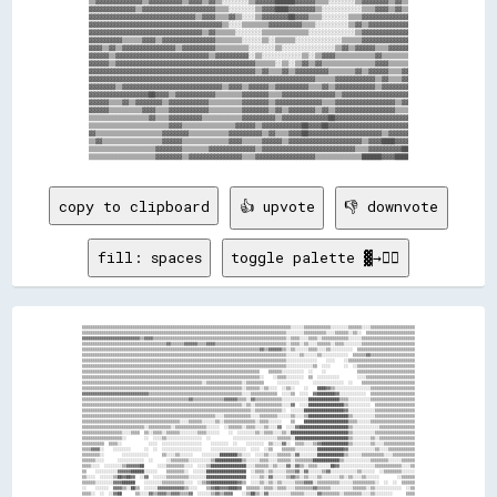
▒▒▓▓▓▓▓▓▓▓▓▓▓▓▓▓▒▒▓▓▓▓▓▓▓▓▓▓▒▒▓▓▓▓▒▒▓▓▒▒░░░░░░░░▒▒▓▓▓▓▓▓██████▓▓▓▓▓▓▒▒▒▒░░░░░░░░▒▒▓▓▓▓▓▓▓▓▒▒▓▓▒▒

▓▓▓▓▓▓▓▓▓▓▓▓▓▓▒▒▓▓▓▓▓▓▓▓▓▓▓▓▓▓▓▓▓▓▓▓▓▓▒▒▒▒░░░░░░░░▒▒▓▓▓▓████▓▓▓▓▓▓▓▓▒▒░░░░░░░░░░░░▒▒▒▒▓▓▓▓▒▒▓▓▒▒

▓▓▓▓▓▓▓▓▓▓▓▓▓▓▓▓▓▓▓▓▓▓▓▓▓▓▓▓▓▓▓▓▒▒▓▓▓▓▒▒▒▒▓▓▒▒░░░░▒▒▓▓▓▓▓▓▓▓██▓▓▓▓▒▒▒▒░░░░░░░░▒▒▒▒▓▓▓▓▓▓▓▓▓▓▓▓▓▓

▓▓▓▓▓▓▓▓▓▓▓▓▓▓▓▓▓▓▓▓▓▓▓▓▓▓▓▓▓▓▓▓▓▓▓▓▓▓▓▓▒▒░░░░▒▒▒▒▒▒▒▒▓▓▓▓▓▓▓▓▓▓▒▒▒▒░░░░░░░░░░▒▒▓▓▒▒▓▓▓▓▓▓▓▓▓▓▓▓

▓▓▓▓▓▓▓▓▓▓▓▓▓▓▓▓▓▓▓▓▓▓▓▓▓▓▓▓▓▓▓▓▓▓▒▒▓▓▒▒▒▒▒▒░░░░░░░░▒▒▒▒▒▒▒▒▒▒▒▒▒▒░░░░░░░░░░░░░░▒▒▓▓▓▓▓▓▓▓▓▓▓▓▓▓

▓▓▓▓▓▓▓▓▓▓▒▒▒▒▒▒▓▓▓▓▒▒▓▓▓▓▓▓▓▓▓▓▓▓▓▓▓▓▒▒▒▒▒▒▒▒░░░░░░▒▒░░▒▒▒▒▒▒░░░░░░░░░░░░░░▒▒▒▒▒▒▓▓▓▓▓▓▓▓▓▓▓▓▓▓

▓▓▓▓▒▒▓▓▒▒▓▓▓▓▓▓▓▓▓▓▓▓▓▓▓▓▒▒▓▓▓▓▓▓▓▓▓▓▒▒▒▒▒▒▒▒▒▒░░░░░░░░▒▒░░░░░░░░░░░░░░░░▒▒▓▓▒▒▓▓▓▓▓▓▒▒▒▒▓▓▓▓▓▓

▓▓▓▓▓▓▒▒▓▓▓▓▓▓▓▓▓▓▓▓▓▓▓▓▓▓▓▓▓▓▓▓▓▓▓▓▒▒▓▓▓▓▓▓▓▓▓▓░░▒▒░░░░░░░░░░░░▒▒░░▒▒▓▓▓▓▒▒▒▒▒▒▒▒▒▒▒▒▓▓▒▒▒▒▒▒▒▒

▓▓▓▓▓▓▒▒▓▓▓▓▓▓▓▓▓▓▓▓▓▓▓▓▓▓▓▓▓▓▓▓▓▓▓▓▓▓▓▓▓▓▓▓▓▓▓▓▓▓▒▒▒▒▒▒░░▒▒░░▒▒▓▓▒▒▓▓▒▒▒▒▒▒▒▒▒▒▒▒▒▒▒▒▓▓▓▓▒▒▒▒▒▒

▓▓▓▓▓▓▓▓▓▓▓▓▓▓▓▓▓▓▓▓▓▓▓▓▓▓▓▓▓▓▓▓▓▓▓▓▓▓▓▓▓▓▓▓▓▓▓▓▓▓▒▒▓▓▒▒▒▒▓▓▒▒▓▓▓▓▓▓▓▓▓▓▒▒▒▒▒▒▒▒▓▓▒▒▓▓▓▓▓▓▒▒▒▒▓▓

▓▓▓▓▓▓▓▓▓▓▓▓▓▓▓▓▓▓▓▓▓▓▓▓▓▓▓▓▓▓▓▓▓▓▓▓▓▓▓▓▓▓▓▓▓▓▓▓▓▓▓▓▓▓▓▓▓▓▓▓▓▓▓▓▓▓▓▓▒▒▒▒▒▒▓▓▓▓▓▓▓▓▓▓▓▓▒▒▓▓▒▒▒▒▓▓

▓▓▓▓▓▓▓▓▒▒▓▓▓▓▓▓▓▓▓▓▓▓▓▓▓▓▓▓▓▓▓▓▓▓▓▓▓▓▓▓▒▒▓▓▓▓▒▒▓▓▓▓▓▓▒▒▓▓▓▓▓▓▓▓▓▓▒▒▒▒▓▓▒▒▓▓▓▓▓▓▓▓▓▓▓▓▒▒▓▓▓▓▓▓▓▓

▓▓▓▓▓▓▓▓▓▓▓▓▓▓▓▓▓▓██▓▓▓▓▒▒▓▓▓▓▓▓▓▓▓▓▓▓▒▒▒▒▒▒▒▒▓▓▓▓▓▓▓▓▒▒▒▒▓▓▓▓▓▓▓▓▓▓▓▓▓▓▓▓▒▒▓▓▓▓▓▓▓▓▓▓▓▓▓▓▓▓▓▓▓▓

▓▓▓▓▓▓▒▒▒▒▓▓▒▒▓▓▓▓▓▓▓▓▒▒▓▓▓▓▓▓▓▓▓▓▓▓▒▒▒▒▒▒▒▒▒▒▓▓▓▓▓▓▓▓▒▒▓▓▓▓▓▓▓▓▓▓▓▓▓▓▒▒▒▒▓▓▓▓▓▓▓▓▓▓▓▓▓▓▓▓▓▓▒▒▓▓

▓▓▓▓▓▓▒▒▒▒▒▒▒▒▒▒▓▓▓▓▒▒▒▒▓▓▓▓▓▓▓▓▓▓▓▓▒▒▒▒▒▒▒▒▒▒▓▓▓▓▓▓▓▓▒▒▓▓▒▒▓▓▓▓▓▓▓▓▒▒▓▓▒▒▓▓▓▓▓▓▓▓▓▓▓▓▓▓▓▓▓▓▒▒▒▒

▒▒▒▒▒▒▒▒▒▒▒▒▒▒▒▒▒▒▓▓▒▒▒▒▓▓▓▓▓▓▓▓▓▓▒▒▒▒▒▒▒▒▒▒▒▒▓▓▓▓▓▓▓▓▓▓▒▒▓▓▓▓▓▓▓▓▓▓▓▓▓▓██▓▓▓▓▓▓▓▓▓▓▓▓▓▓▓▓▓▓▓▓▓▓

▒▒▒▒▒▒▒▒▒▒▒▒▒▒▒▒▒▒▒▒▒▒▒▒▓▓▓▓▒▒▒▒▒▒▒▒▒▒▒▒▒▒▒▒▓▓▓▓▓▓▒▒▓▓▓▓▓▓▓▓▓▓▓▓██▓▓▓▓██▓▓▓▓▓▓▓▓▓▓▓▓▓▓▓▓▓▓▓▓▓▓▓▓

▓▓▒▒▒▒▒▒▒▒▒▒▒▒▒▒▒▒▒▒▒▒▓▓▓▓▓▓▓▓▒▒▒▒▒▒▒▒▒▒▒▒▓▓▓▓▓▓▓▓▓▓▒▒▓▓▒▒▒▒▓▓▓▓██▓▓▓▓▓▓▓▓▓▓▓▓▓▓▓▓▓▓▓▓▓▓▒▒▓▓▓▓▓▓

▒▒▓▓▒▒▒▒▒▒▒▒▒▒▒▒▒▒▒▒▒▒▓▓▓▓▓▓▒▒▒▒▒▒▒▒▒▒▒▒▒▒▓▓▓▓▒▒▒▒▒▒▓▓▓▓▓▓▒▒▓▓▓▓▓▓▓▓▓▓▓▓▓▓▓▓▓▓▓▓▓▓▒▒▓▓▓▓████▓▓▓▓

▒▒▒▒▒▒▒▒▒▒▒▒▒▒▒▒▒▒▒▒▓▓▓▓▓▓▓▓▒▒▒▒▒▒▒▒▓▓▓▓▓▓▓▓▓▓▓▓▓▓▒▒▓▓▓▓▓▓▓▓▓▓▓▓▓▓▓▓▓▓▓▓▓▓▓▓▓▓▓▓▒▒▒▒▓▓▓▓▓▓▓▓▓▓██

copy to clipboard
👍 upvote
👎 downvote
fill: spaces
toggle palette ▓→✊🏽
▒▒▒▒▒▒▒▒▒▒▒▒▒▒▒▒▒▒▒▒▒▒▒▒▒▒▒▒▒▒▒▒▒▒▒▒▒▒▒▒▒▒▒▒▒▒▒▒▒▒▒▒▒▒▒▒▒▒▒▒▒▒▒▒▒▒▒▒▒▒▒▒▒▒▒▒▒▒▒▒▒▒▒▒▒▒▒▒▒▒▒▒▒▒░░░░░░▒▒▒▒▒▒▒▒▒▒▒▒░░░░░░░░▒▒▒▒▒▒░░░░▒▒▒▒▒▒▒▒▒▒▒▒▒▒▒▒▒▒▒▒
▒▒▒▒▒▒▒▒▒▒▒▒▒▒▒▒▒▒▒▒▒▒▒▒▒▒▒▒▒▒▒▒▒▒▒▒▒▒▒▒▒▒▒▒▒▒▒▒▒▒▒▒▒▒▒▒▒▒▒▒▒▒▒▒▒▒▒▒▒▒▒▒▒▒▒▒▒▒▒▒▒▒▒▒▒▒▒▒▒▒▒▒░░░░░░░░▒▒▒▒▒▒▒▒▒▒░░░░▒▒▒▒▒▒░░▒▒░░  ▒▒▒▒▒▒▒▒▒▒▒▒▒▒▒▒▒▒▒▒▒▒
▓▓▓▓▓▓▓▓▓▓▓▓▓▓▓▓▓▓▓▓▓▓▓▓▓▓▒▒▓▓▓▓▒▒▒▒▒▒▒▒▒▒▒▒▒▒▒▒▒▒▒▒▒▒▒▒▒▒▒▒▒▒▒▒▒▒▒▒▒▒▒▒▒▒▒▒▒▒▒▒▒▒▒▒▒▒▒▒▒▒▒▒░░▒▒▒▒░░░░▒▒▒▒░░▒▒▒▒▒▒▒▒▒▒▒▒░░░░░░▒▒▒▒▒▒▒▒▒▒▒▒▒▒▒▒▒▒▒▒▒▒▒▒
▒▒▒▒▒▒▒▒▒▒▒▒▒▒▒▒▒▒▒▒▒▒▒▒▒▒▒▒▒▒▒▒▒▒▒▒▒▒▓▓▒▒▒▒▒▒▓▓▓▓▓▓▒▒▒▒▓▓▓▓▒▒▒▒▒▒▒▒▒▒▒▒▒▒▒▒▒▒▒▒▒▒▒▒▒▒▒▒▒▒▒▒░░▒▒▒▒░░▒▒░░░░▒▒▒▒▒▒░░▒▒▒▒░░░░░░░░▒▒▒▒▒▒▒▒▒▒▒▒▒▒▒▒▒▒▒▒▒▒▒▒
▒▒▒▒▒▒▒▒▒▒▒▒▒▒▒▒▒▒▒▒▒▒▒▒▒▒▒▒▒▒▒▒▒▒▒▒▒▒▒▒▒▒▒▒▒▒▒▒▒▒▒▒▒▒▒▒▒▒▒▒▒▒▒▒▒▒▒▒▒▒▒▒▒▒▒▒▒▒▒▒▓▓▒▒▓▓▓▓▓▓▒▒░░▒▒░░░░░░▒▒▒▒░░░░▒▒░░░░░░░░░░  ▒▒▒▒▒▒▒▒▒▒▒▒▒▒▒▒▒▒▒▒▒▒▒▒▒▒
▒▒▒▒▒▒▒▒▒▒▒▒▒▒▒▒▒▒▒▒▒▒▒▒▒▒▒▒▒▒▒▒▒▒▒▒▒▒▒▒▒▒▒▒▒▒▒▒▒▒▒▒▒▒▒▒▒▒▒▒▒▒▒▒▒▒▒▒▒▒▒▒▒▒▒▒▒▒▒▒▒▒▒▒▒▒▒▒▒▒▒▒░░░░░░▒▒░░░░░░▒▒░░░░░░░░░░░░  ▒▒▒▒▒▒▓▓▒▒▒▒▒▒▒▒▒▒▒▒▒▒▒▒▒▒▒▒
▒▒▒▒▒▒▒▒▒▒▒▒▒▒▒▒▒▒▒▒▒▒▒▒▒▒▒▒▒▒▒▒▒▒▒▒▒▒▒▒▒▒▒▒▒▒▒▒▒▒▒▒▒▒▒▒▒▒▒▒▒▒▒▒▒▒▒▒▒▒▒▒▒▒▒▒▒▒▒▒▒▒▒▒▒▒▒▒▒▒▒▒░░░░░░░░░░░░░░    ░░░░    ░░▒▒▒▒▒▒▒▒▒▒▒▒▒▒▒▒▒▒▒▒▒▒▒▒▒▒▒▒▒▒
▒▒▒▒▒▒▒▒▒▒▒▒▒▒▒▒▒▒▒▒▒▒▒▒▒▒▒▒▒▒▒▒▒▒▒▒▒▒▒▒▒▒▒▒▒▒▒▒▒▒▒▒▒▒▒▒▒▒▒▒▒▒▒▒▒▒▒▒▒▒▒▒▒▒▒▒▒▒▒▒▒▒▒▒▒▒▒▒▒▒▒▒░░░░░░░░░░░░▒▒  ░░░░      ░░  ░░▒▒▒▒▒▒▒▒▒▒▒▒▒▒▒▒▒▒▒▒▒▒▒▒▒▒
▒▒▒▒▒▒▒▒▒▒▒▒▒▒▒▒▒▒▒▒▒▒▒▒▒▒▒▒▒▒▒▒▒▒▒▒▒▒▒▒▒▒▒▒▒▒▒▒▒▒▒▒▒▒▒▒▒▒▒▒▒▒▒▒▒▒▒▒▒▒▒▒▒▒▒▒▒▒▒▒    ▒▒▒▒▒▒░░░░░░░░░░  ░░    ░░              ▒▒▒▒▒▒▒▒▒▒▒▒▒▒▒▒▒▒▒▒▒▒▒▒▒▒
▒▒▒▒▒▒▒▒▒▒▒▒▒▒▒▒▒▒▒▒▒▒▒▒▒▒▒▒▒▒▒▒▒▒▒▒▒▒▒▒▒▒▒▒▒▒▒▒▒▒▒▒▒▒▒▒▒▒▒▒▒▒▒▒▒▒▒▒▒▒▒▒▒▒▒▒▒▒▒▒░░    ░░▒▒▒▒░░░░░░░░  ▒▒  ░░░░░░░░░░        ░░░░▒▒▒▒▒▒▒▒▒▒▒▒▒▒▒▒▒▒▒▒▒▒
▒▒▒▒▒▒▒▒▒▒▒▒▒▒▒▒▒▒▒▒▒▒▒▒▒▒▒▒▒▒▒▒▒▒▒▒▒▒▒▒▒▒▒▒▒▒▒▒▒▒▒▒▒▒░░▒▒▒▒▒▒▒▒▒▒▒▒▒▒▒▒░░▒▒▒▒▒▒▒▒      ░░░░░░░░░░      ░░░░░░░░░░░░░░  ░░    ▒▒▒▒▒▒▒▒▒▒▒▒▒▒▒▒▒▒▒▒▒▒▒▒
▒▒▒▒▒▒▒▒▒▒▒▒▒▒▒▒▒▒▒▒▒▒▒▒▒▒▒▒▒▒▒▒▒▒▒▒▒▒▒▒▒▒▒▒▒▒▒▒▒▒▒▒▒▒▒▒▒▒▒▒▒▒▒▒▒▒▒▒▒▒▒▒░░▒▒▒▒▒▒░░▒▒░░░░  ░░▒▒░░    ░░    ████▓▓▒▒░░░░░░░░░░░░░░░░▒▒▒▒▒▒▒▒▒▒▒▒▒▒▒▒▒▒▒▒
▓▓▓▓▓▓▓▓▓▓▓▓▓▓▓▓▓▓▓▓▓▓▓▓▓▓▓▓▓▓▒▒▒▒▒▒▒▒▒▒▒▒▒▒▒▒▒▒▒▒▒▒▒▒▒▒▒▒▒▒▒▒▒▒▒▒▒▒▒▒▒▒░░░░▒▒▒▒▒▒▒▒▒▒▒▒  ░░░░▒▒  ░░░░  ▓▓████████▓▓░░░░░░░░░░░░  ▒▒▒▒▒▒▒▒▒▒▒▒▒▒▒▒▒▒▒▒
▒▒▒▒▒▒▒▒▒▒▒▒▒▒▒▒▒▒▒▒▒▒▒▒▒▒▒▒▒▒▒▒▒▒▒▒▒▒▒▒▒▒▒▒▒▒▒▒▓▓▒▒▒▒▒▒▒▒▒▒▒▒▒▒▓▓▓▓▓▓▒▒▒▒░░▓▓▒▒▒▒▒▒▒▒▒▒▒▒░░░░░░░░░░░░██████████████▒▒▒▒░░░░░░░░░░▒▒▒▒▒▒▒▒▒▒▒▒▒▒▒▒▒▒▒▒
▒▒▒▒▒▒▒▒▒▒▒▒▒▒▒▒▒▒▒▒▒▒▒▒▒▒▒▒▒▒▒▒▒▒▒▒▒▒▒▒▒▒▒▒▒▒▒▒▒▒▒▒▒▒▒▒▒▒▒▒▒▒▒▒▒▒▒▒▒▒▒▒░░▒▒░░▒▒▒▒▒▒▒▒▒▒▒▒░░░░▓▓  ░░░░████████████████▒▒░░░░░░░░░░  ▒▒▒▒▒▒▒▒▒▒▒▒▒▒▒▒▒▒
▒▒▒▒▒▒▒▒▒▒▒▒▒▒▒▒▒▒▒▒▒▒▒▒▒▒▒▒▒▒▒▒▒▒▒▒▒▒▒▒▒▒▒▒▒▒▒▒▒▒▒▒▒▒▒▒▒▒▒▒▒▒▒▒▒▒▒▒▒▒▒▒▒▒▒▒░░▒▒▒▒▒▒▒▒▒▒▒▒░░  ░░░░░░██████████████████▓▓░░░░░░░░░░░░▒▒▒▒▒▒▒▒▒▒▒▒▒▒▒▒▒▒
▒▒▒▒▒▒▒▒▒▒▒▒▒▒▒▒▒▒▒▒▒▒▒▒▒▒▒▒▒▒▒▒▒▒▒▒▒▒▒▒▒▒▒▒▒▒▒▒▒▒▒▒▒▒▒▒▒▒▒▒░░░░▒▒▒▒▒▒▒▒▒▒▒▒░░░░▒▒▒▒▒▒▒▒░░░░░░▒▒░░░░▒▒██████████████████▒▒░░░░░░░░░░▒▒▒▒▒▒▒▒▒▒▒▒▒▒▒▒▒▒
▒▒▒▒▒▒▒▒▒▒▒▒▒▒▒▒▒▒▒▒▒▒▒▒▒▒▒▒▒▒▒▒▒▒▒▒▒▒▒▒▒▒▒▒░░░░▒▒▒▒▒▒░░░░░░▒▒░░▒▒▒▒▒▒▒▒▒▒▒▒▒▒░░▒▒▒▒░░░░░░    ▒▒    ████████████████████▒▒▒▒░░░░░░▒▒▒▒▒▒▒▒▒▒▒▒▒▒▒▒▒▒▒▒
▒▒▒▒▒▒▒▒▒▒▒▒▒▒▒▒▒▒▒▒▒▒▒▒▒▒▒▒░░▒▒▒▒▒▒▒▒▒▒░░▒▒▒▒▒▒▒▒▒▒▒▒▒▒░░░░░░  ░░▒▒▒▒▒▒░░▒▒▒▒░░░░▒▒░░░░▓▓  ░░░░▓▓██████████████████████▒▒░░░░░░░░░░░░▒▒▒▒▒▒▒▒▒▒▒▒▒▒▒▒
▒▒▒▒▒▒▒▒▒▒▒▒▒▒▒▒▒▒░░░░▒▒▒▒  ▒▒░░▒▒▒▒░░▒▒▒▒▒▒░░░░░░░░▒▒▒▒░░░░░░    ░░  ░░░░░░░░▒▒░░▒▒▒▒░░░░▒▒░░██████████████████████████▒▒░░░░░░░░░░▒▒▒▒▒▒▒▒▒▒▒▒▒▒▒▒▒▒
▒▒▒▒▒▒▒▒▒▒▒▒▒▒▒▒▒▒░░        ░░  ░░░░▒▒░░░░░░░░░░░░░░░░  ░░          ░░░░░░░░░░░░░░░░░░░░▒▒▒▒▒▒░░████████████████████████▒▒░░░░░░░░▒▒░░▒▒▒▒▒▒▒▒▒▒▒▒▒▒▒▒
▒▒▒▒▒▒▒▒▒▒  ▒▒▒▒░░            ░░░░  ░░░░░░░░░░░░░░░░░░    ░░░░░░░░  ░░    ░░░░░░░░  ▒▒░░░░▓▓░░  ▒▒▒▒░░░░▒▒▓▓████████████▒▒░░░░░░░░▒▒░░░░▒▒▒▒▒▒▒▒▒▒▒▒▒▒
▒▒▒▒▓▓▓▓░░    ░░░░░░░░      ░░  ░░  ░░░░░░░░░░░░░░░░░░    ░░░░░░░░░░░░░░░░  ░░░░  ░░▒▒    ▒▒▒▒▒▒░░░░░░░░░░████████████▓▓░░░░░░░░░░░░▒▒░░░░▒▒▒▒▒▒▒▒▒▒▒▒
▒▒▒▒▒▒▒▒░░        ░░░░░░░░░░░░      ▒▒░░░░▒▒░░░░░░    ░░░░░░░░████████▒▒░░░░  ░░░░▒▒░░░░▒▒▒▒▒▒░░▓▓░░░░░░░░████████████▒▒░░░░░░▒▒▒▒▒▒▒▒▒▒░░░░▒▒▒▒▒▒▒▒▒▒
▒▒▒▒▒▒░░░░      ░░░░░░░░░░░░  ░░      ░░▒▒▒▒▒▒▒▒░░░░░░░░░░▒▒████████████▒▒░░░░░░▒▒▒▒░░░░▒▒▒▒▒▒░░▒▒▒▒▒▒▒▒████████████▒▒░░░░░░░░░░░░▒▒▒▒▒▒▒▒░░░░░░▒▒▒▒▒▒
▒▒▒▒░░░░  ░░░░░░░░▒▒▓▓▓▓▓▓██      ░░░░▒▒▒▒▒▒▒▒░░░░  ░░░░▒▒████████████████░░░░▒▒▒▒▒▒░░▒▒░░░░▓▓░░▓▓▒▒░░▒▒▒▒░░░░░░██▓▓░░░░░░░░░░░░░░░░▒▒▒▒▒▒▒▒▒▒▒▒░░░░▒▒
▒▒    ░░░░░░░░░░▓▓▓▓▓▓██████░░░░░░    ▒▒▒▒▒▒▒▒░░  ░░░░░░██████████████████  ░░▒▒▒▒░░▒▒░░░░░░▒▒▒▒▓▓░░▓▓░░░░░░▒▒▓▓░░░░░░░░░░░░▒▒░░░░░░  ░░▒▒▒▒▒▒▒▒░░░░░░
▒▒░░░░  ░░░░░░▒▒██▓▓██▓▓  ░░▓▓  ░░░░░░▒▒▒▒▒▒▒▒▒▒░░░░░░░░██████████████████  ░░░░▒▒░░▓▓░░░░░░▒▒▓▓▒▒░░▒▒░░░░▒▒░░░░░░░░▒▒░░▒▒░░░░▒▒░░░░░░        ░░▒▒▒▒▒▒
▒▒▒▒▒▒░░░░░░░░▓▓▓▓██████    ░░░░░░░░▒▒▒▒▒▒▒▒▒▒░░░░  ░░▒▒▓▓████████████▓▓▒▒  ░░░░▒▒░░▒▒░░▒▒░░░░░░▒▒▒▒▓▓▓▓░░▒▒▒▒▒▒▒▒▒▒░░░░░░▒▒▒▒▒▒▒▒▒▒░░  ░░  ░░  ▒▒▒▒▒▒
░░    ░░░░░░  ▓▓▓▓▒▒░░██▒▒  ░░░░░░▓▓▓▓▓▓▓▓▓▓▓▓▒▒░░░░    ▒▒▓▓██▓▓▓▓████▓▓  ▒▒▒▒▒▒░░▒▒▒▒░░▒▒▒▒░░░░▒▒▒▒▒▒▒▒▓▓▒▒▒▒▒▒░░░░░░░░░░▒▒▒▒▒▒░░▒▒░░░░░░░░░░░░  ░░▒▒
▒▒▒▒░░  ░░  ░░▓▓██      ▒▒░░░░▓▓▒▒▓▓▓▓▒▒▓▓▓▓▒▒▒▒▓▓  ░░░░░░▒▒▓▓▒▒▓▓▓▓    ░░▒▒██▒▒░░▓▓░░░░░░░░░░▒▒▒▒▒▒░░░░░░▓▓▒▒▒▒▒▒▒▒░░▒▒▒▒▒▒▒▒░░░░▒▒░░░░░░░░      ▒▒▒▒
▒▒▒▒▒▒▒▒▒▒░░░░  ░░          ░░░░░░▒▒▓▓▓▓▓▓▒▒▒▒▒▒▓▓░░    ░░░░░░░░  ░░░░▒▒▓▓██▓▓░░░░░░▒▒▒▒░░░░░░░░▒▒▒▒▒▒░░░░▒▒▒▒▒▒░░▓▓▒▒▒▒▒▒▒▒▒▒░░░░░░▓▓▒▒░░░░░░░░░░░░▒▒
▒▒▓▓▓▓▓▓░░      ░░░░░░    ░░░░░░░░░░░░▓▓▒▒▒▒▒▒▒▒▓▓▓▓▓▓  ░░  ░░░░░░░░▒▒▓▓██▓▓▓▓▒▒░░▒▒▒▒▒▒░░░░▒▒▒▒▒▒░░░░░░░░▒▒▓▓██▒▒▒▒▒▒▒▒▓▓▓▓▓▓▒▒░░░░▓▓▓▓▒▒░░░░░░    ░░
▒▒▒▒░░    ░░░░░░░░▒▒░░  ▒▒░░░░░░▓▓▒▒▓▓▒▒▒▒▒▒▒▒▓▓▓▓▒▒▒▒▓▓▓▓▒▒▒▒▓▓▓▓██▓▓▓▓▓▓▓▓▒▒▒▒▒▒▒▒▒▒░░░░▒▒▒▒▓▓▓▓░░▒▒▓▓██████▓▓▓▓▒▒▒▒▒▒▓▓▓▓▓▓░░░░░░░░██▓▓░░░░░░░░  ▒▒
▒▒▒▒░░░░░░▒▒▒▒▒▒▓▓▓▓▓▓▓▓▒▒░░░░░░░░▒▒▒▒▒▒▒▒▒▒▓▓░░░░▒▒▒▒▓▓▓▓▓▓▒▒▓▓▒▒▒▒▒▒▓▓▓▓▓▓▓▓▒▒▒▒▒▒▒▒▒▒▒▒▓▓▓▓████▓▓████████████▓▓▒▒▒▒▒▒▒▒▓▓▒▒▒▒▒▒▒▒░░░░██▒▒░░░░░░░░  
░░░░░░▒▒▒▒▒▒▒▒▓▓▒▒▓▓▓▓▓▓▓▓▓▓▒▒▒▒░░▒▒▒▒▒▒▓▓▓▓▓▓▓▓▒▒▒▒▒▒▓▓▓▓▓▓▓▓▓▓▓▓▒▒▒▒▒▒▓▓▓▓▒▒▒▒▒▒▒▒▒▒▓▓████▓▓████▓▓██████████▓▓▓▓░░▒▒▒▒▒▒▒▒▒▒██░░▒▒░░░░▓▓▒▒░░░░░░░░  
░░▒▒▒▒▒▒▒▒▓▓▓▓▓▓▒▒▓▓▓▓▓▓▓▓▓▓▒▒▒▒▓▓▓▓▓▓▒▒▒▒▒▒▓▓▓▓██▒▒▒▒░░░░░░▒▒▓▓▓▓▓▓▒▒░░▒▒▒▒▒▒▒▒▒▒▓▓████████▓▓▓▓▓▓▓▓▓▓████████▓▓▓▓▒▒▒▒░░▒▒▒▒▓▓▓▓▓▓  ░░░░▓▓██▒▒░░░░░░░░
▒▒▒▒▒▒▒▒▒▒▒▒▒▒▓▓▓▓▓▓▓▓▓▓▓▓▓▓▓▓▓▓▒▒▒▒░░▒▒▓▓▒▒▓▓▓▓██▒▒▒▒▒▒▒▒▒▒░░▒▒░░░░▓▓  ░░▓▓▒▒░░▒▒▓▓▓▓▓▓▓▓▓▓▓▓▓▓▓▓▓▓▓▓▓▓████▓▓██▒▒▒▒▒▒░░░░░░██▓▓▓▓▓▓░░▒▒░░▒▒▒▒░░░░░░░░
▒▒▒▒▒▒▒▒▒▒▒▒▒▒▒▒▒▒▓▓▓▓▓▓▓▓▓▓▓▓▓▓▒▒░░░░▒▒▓▓▒▒░░▓▓▓▓▓▓░░░░░░░░░░░░░░░░░░    ▒▒░░  ░░▓▓▒▒  ▓▓▓▓▓▓▒▒▓▓▓▓▓▓▓▓██████▓▓░░░░░░░░▒▒▒▒▓▓██▓▓▒▒░░░░▒▒░░░░░░░░░░░░
▒▒▒▒▒▒▒▒▒▒▒▒░░▒▒▓▓▓▓▓▓▓▓▒▒▒▒▓▓▓▓▓▓▒▒░░░░▒▒▒▒▓▓░░░░▒▒▒▒░░░░▒▒░░░░░░  ░░          ░░░░    ░░▒▒▒▒▒▒██▓▓▓▓▓▓████▓▓▒▒▓▓▒▒▒▒▓▓▒▒▒▒▓▓▓▓▓▓██▒▒░░░░░░░░░░░░░░░░
▒▒▒▒▒▒▒▒▒▒░░▒▒▒▒▓▓▓▓▓▓▓▓▒▒░░▒▒▒▒▒▒▒▒▒▒▒▒▒▒▒▒▒▒▓▓░░░░░░░░░░░░░░░░░░          ░░░░░░░░░░░░░░▒▒▓▓▓▓▓▓▓▓▓▓▓▓▓▓▓▓▓▓▒▒▒▒▒▒▒▒▓▓▓▓▒▒▓▓▓▓▓▓████▓▓▒▒░░░░░░░░░░░░
▒▒▒▒▒▒▒▒▒▒▒▒▒▒▒▒▒▒▒▒▓▓▓▓▓▓▒▒▒▒▒▒░░▒▒▒▒▒▒▒▒▒▒▒▒▒▒▒▒▒▒░░░░░░░░          ░░░░▒▒▒▒▒▒▓▓░░░░░░░░▒▒▒▒▓▓▓▓▓▓▓▓▓▓▓▓▓▓▓▓▓▓▒▒▒▒▒▒▒▒▓▓▓▓▓▓▒▒▓▓████▓▓▒▒▒▒▒▒░░░░░░░░
▒▒▒▒▓▓▒▒▒▒▒▒▒▒▒▒░░░░░░░░░░▒▒▒▒▒▒░░░░▒▒▒▒▒▒▓▓▓▓▓▓▓▓▓▓▓▓▓▓▒▒▒▒      ░░░░▒▒████████████░░░░░░░░░░░░▓▓▓▓▓▓▓▓▓▓▓▓▒▒▒▒▒▒▒▒▒▒▒▒▒▒▒▒▓▓██▒▒████▓▓▓▓▓▓▒▒░░░░▒▒▒▒
▒▒▒▒▒▒▒▒▒▒░░▒▒▒▒░░░░░░░░░░░░░░░░▒▒░░░░▒▒▓▓▓▓▓▓▓▓▓▓▒▒▒▒▒▒░░░░░░░░░░░░▓▓████████████████▒▒░░░░░░▒▒▓▓▒▒▓▓▓▓▓▓▒▒▒▒▒▒▒▒▒▒▒▒▒▒▒▒▒▒▓▓▓▓▓▓▒▒▒▒▓▓▒▒▒▒▒▒░░░░░░▒▒
▒▒░░░░▒▒░░▒▒▒▒▒▒░░░░░░░░░░░░░░░░░░░░░░▓▓▓▓▓▓▓▓▒▒▒▒▒▒▒▒▒▒▒▒░░░░░░░░▒▒██████████████████▓▓░░░░▒▒▒▒▒▒▒▒▓▓▒▒▒▒▒▒▒▒▒▒▒▒▒▒▒▒▒▒▒▒▒▒▒▒▓▓▓▓▒▒▒▒▒▒▒▒▒▒▒▒▒▒▒▒▒▒▒▒
░░▒▒▒▒▒▒▒▒▒▒▒▒▒▒░░░░░░░░░░░░░░░░░░▒▒▓▓▓▓▓▓▒▒▒▒▒▒▒▒░░▒▒▒▒░░░░░░░░▒▒██████████████████████░░░░░░░░░░▒▒▒▒▒▒▒▒▒▒▒▒▒▒▒▒▒▒▒▒▒▒▒▒▒▒▒▒▒▒▓▓▓▓▒▒▒▒▒▒▒▒▒▒▒▒▒▒▒▒▒▒
░░▒▒░░▒▒▒▒▒▒▒▒▒▒░░░░░░░░▒▒▒▒▒▒▓▓▓▓▒▒▓▓▓▓▒▒▒▒▒▒░░▒▒░░▒▒▒▒▒▒░░░░▒▒▒▒██████████████████████▒▒░░░░░░░░░░▒▒▒▒▒▒▒▒▒▒▒▒▒▒▒▒▒▒▒▒▒▒▒▒▒▒▒▒░░▓▓▒▒▒▒▒▒▒▒▒▒▒▒▒▒▒▒▒▒
▒▒▒▒▒▒▒▒▒▒▒▒▒▒░░░░░░░░  ▓▓░░▓▓▒▒▒▒▒▒▒▒▒▒▒▒▒▒▒▒▒▒░░▒▒▒▒▒▒░░░░░░░░▒▒██████████████████████▒▒░░░░▒▒▒▒▒▒▒▒▒▒▒▒▒▒▒▒▒▒▒▒▒▒▒▒▒▒▒▒▒▒▒▒▒▒▒▒▒▒▒▒▒▒▒▒▒▒▒▒▒▒▒▒▒▒▒▒
▒▒▒▒▒▒▒▒▒▒▒▒▒▒░░░░  ░░░░░░░░  ▒▒▒▒▒▒▒▒▒▒▒▒▒▒▒▒▒▒▒▒▒▒▒▒▓▓░░░░░░░░░░████████████████████▓▓▒▒░░░░░░▒▒░░░░▒▒▒▒▒▒▒▒▒▒▒▒▒▒▒▒▒▒▒▒▒▒▒▒▒▒▒▒▒▒▒▒▒▒▒▒▒▒▒▒▒▒▒▒▒▒▒▒
▒▒▒▒▒▒▒▒▒▒▒▒░░░░    ░░  ░░░░░░░░▒▒▒▒▒▒▓▓▒▒▒▒▒▒▒▒▒▒▒▒▓▓▒▒░░░░░░░░▒▒▓▓██████████████████▒▒░░░░░░▒▒░░▒▒▒▒▒▒▒▒▒▒▒▒▒▒▒▒▒▒▒▒▒▒▒▒▒▒▒▒▒▒▒▒▒▒▒▒▒▒▒▒▒▒▒▒▒▒▒▒▒▒▒▒
▒▒▒▒▒▒▒▒▒▒░░  ░░░░░░░░░░░░░░░░▒▒░░▒▒▒▒▒▒▒▒▒▒░░░░▒▒▓▓▓▓▓▓▒▒▒▒░░░░░░▒▒██████████████████░░▒▒░░▒▒░░░░▒▒▒▒▒▒▒▒▒▒▒▒▒▒▒▒▒▒▒▒▒▒▒▒▒▒▒▒▒▒▒▒▒▒▒▒▒▒▒▒▒▒▒▒▒▒▒▒▒▒▒▒
░░▒▒▒▒▒▒▒▒░░░░  ░░░░▒▒████  ░░░░░░▒▒▒▒▒▒▒▒░░▒▒██░░░░░░▒▒▓▓▒▒░░░░▒▒░░░░██████████████▒▒░░░░░░░░░░░░▒▒░░░░▒▒▒▒▒▒▒▒▒▒▒▒▒▒▒▒▒▒▒▒▒▒▒▒▒▒▒▒▒▒▒▒▒▒▒▒▒▒▒▒▒▒▒▒▒▒
▒▒▒▒▒▒▒▒░░░░░░░░░░▒▒██████░░  ░░▒▒▒▒▒▒▒▒▒▒▓▓▓▓▓▓▒▒▒▒▒▒▒▒▓▓░░░░░░░░░░░░░░▒▒▒▒▒▒▓▓▒▒░░▒▒░░░░░░░░░░░░░░░░░░▒▒▒▒▒▒▒▒▒▒▒▒▒▒▒▒▒▒▒▒▒▒▒▒▒▒▒▒▒▒▒▒▒▒▒▒▒▒▒▒▒▒▒▒▒▒
▒▒▒▒▒▒▒▒▒▒░░░░░░░░▓▓██████░░░░░░▓▓▒▒▒▒▒▒▓▓▓▓▓▓▓▓▓▓░░▒▒▓▓▓▓░░▒▒▓▓░░▒▒░░░░░░░░░░░░░░  ░░░░░░░░▒▒▒▒░░░░░░░░░░░░▒▒▒▒▒▒▒▒░░▒▒▒▒▒▒▒▒▒▒▒▒▒▒▒▒▒▒▒▒▒▒▒▒▒▒▒▒▒▒▒▒
▒▒▒▒▒▒▒▒░░  ░░░░░░████████▓▓▒▒░░▓▓░░▒▒▒▒▓▓▓▓██████▓▓▓▓▒▒░░▓▓▓▓▓▓░░▒▒▒▒░░░░░░▒▒░░░░░░░░░░▒▒▓▓████▓▓▒▒░░░░░░░░░░▓▓▓▓▒▒▓▓░░▒▒▒▒▒▒▒▒▒▒▒▒▒▒▒▒▒▒▒▒▒▒▒▒▒▒▒▒▒▒
▒▒▒▒▒▒▒▒░░░░░░░░░░▓▓██████░░░░▒▒▒▒▒▒▓▓▓▓▒▒▒▒██████▓▓▓▓▓▓▓▓░░▒▒▓▓▒▒▒▒░░▒▒░░░░▒▒░░░░░░░░▓▓████████████▒▒▒▒░░░░▒▒▓▓▒▒▒▒▒▒▒▒░░▒▒▒▒▒▒▒▒▒▒▒▒▒▒▒▒▒▒▒▒▒▒▒▒▒▒▒▒
▒▒▒▒▒▒▒▒▒▒░░  ░░░░▓▓████▓▓░░  ▒▒▒▒▒▒▓▓▓▓▓▓▓▓██████▒▒▓▓▓▓▓▓▓▓▒▒▒▒▓▓██▒▒▒▒▒▒▒▒░░░░░░░░▒▒████████████████▒▒░░░░░░▓▓▒▒▒▒▒▒▒▒▒▒▒▒▒▒▒▒▒▒▒▒▒▒▒▒▒▒▒▒▒▒▒▒▒▒▒▒▒▒
▒▒▒▒▒▒▒▒▒▒░░░░░░░░▒▒████▓▓▒▒  ░░▓▓▒▒▒▒▓▓▓▓▓▓██████▓▓▓▓▓▓▓▓▓▓▓▓▓▓▒▒▒▒██▓▓▓▓░░░░░░░░▒▒██████████████████▓▓▒▒░░░░░░▓▓▒▒▒▒▒▒▒▒░░▒▒▒▒▒▒▒▒▒▒▒▒▒▒▒▒▒▒▒▒▒▒▒▒▒▒
▒▒▒▒▒▒▒▒▒▒░░░░░░░░░░████░░░░░░░░░░▒▒▓▓██▓▓██████▓▓▓▓▓▓▓▓▓▓▓▓▓▓▓▓▓▓▓▓▒▒▓▓▓▓▒▒▒▒░░░░░░████████████████████▒▒░░░░░░▒▒▒▒▒▒▒▒░░▒▒▒▒▒▒▒▒▒▒▒▒▒▒▒▒▒▒▒▒▒▒▒▒▒▒▒▒
▒▒▒▒▒▒▒▒▒▒░░░░░░░░░░▒▒▓▓░░  ░░▓▓▓▓▒▒▒▒██████████▓▓▓▓▓▓▓▓▓▓▓▓▓▓▓▓▓▓▓▓▓▓▓▓▓▓░░░░░░░░▒▒████████████████████░░░░░░░░▒▒▒▒▓▓▒▒▒▒▒▒▒▒▒▒▒▒▒▒▒▒▒▒▒▒▒▒▒▒▒▒▒▒▒▒▒▒
▒▒▒▒▒▒▒▒▒▒▓▓░░░░░░░░░░░░░░░░▒▒▓▓▓▓▓▓▒▒██▒▒████▓▓▓▓▓▓▓▓▓▓▓▓▓▓▓▓▓▓▓▓▓▓▓▓▓▓▒▒░░░░░░░░▒▒██████████████████▓▓▒▒░░░░░░▓▓▒▒▒▒▒▒▒▒▒▒▒▒▒▒▒▒▒▒▒▒▒▒▒▒▒▒▒▒▒▒▒▒▒▒▒▒
▒▒▒▒▒▒▒▒▒▒▒▒░░░░░░░░░░    ▒▒▒▒▒▒▓▓▓▓▓▓▒▒▒▒████▓▓▓▓▓▓▓▓▓▓██▓▓▓▓▓▓▓▓████▒▒▒▒▒▒▓▓░░░░░░▒▒████████████████▒▒░░░░░░▒▒▓▓▒▒▒▒▒▒▓▓▒▒▒▒▒▒▒▒▒▒▒▒▒▒▒▒▒▒▒▒▒▒▒▒▒▒▒▒
▒▒▒▒▒▒▒▒▒▒▒▒▒▒░░  ▒▒░░░░░░▒▒▒▒▓▓▓▓██▒▒▒▒▓▓████▓▓▓▓▓▓▓▓▓▓▓▓▓▓▒▒▒▒▓▓▓▓▓▓▒▒▒▒▒▒░░▓▓▒▒░░▒▒▒▒████████████▓▓░░░░░░░░░░▓▓▒▒▓▓▒▒▒▒▒▒▒▒▒▒▒▒▒▒▒▒▒▒▒▒▒▒▒▒▒▒▒▒▒▒▒▒
▒▒▒▒▒▒▒▒▒▒▒▒▒▒▒▒▒▒░░░░░░▒▒▒▒▓▓██▓▓▒▒▒▒▓▓▓▓██▓▓▓▓▓▓▓▓▓▓▓▓▓▓▓▓▒▒████▓▓▓▓▒▒▒▒▓▓▒▒▓▓░░▒▒░░▒▒░░████████▓▓░░░░░░░░▓▓▓▓▓▓▓▓▒▒▒▒▒▒▒▒▒▒▒▒▒▒▒▒▒▒▒▒▒▒▒▒▒▒▒▒▒▒▒▒▒▒
▒▒▒▒▒▒▒▒▒▒▒▒▒▒▓▓▓▓░░▓▓░░▒▒▓▓▓▓████▒▒▒▒▓▓▓▓▓▓▓▓▓▓▓▓▓▓▓▓▓▓▓▓▓▓▒▒██▓▓▓▓▓▓▒▒▓▓▒▒▒▒▒▒░░░░░░▒▒▒▒▒▒▒▒▒▒▒▒░░░░░░░░▒▒▓▓▓▓▓▓▓▓▒▒▒▒▒▒▒▒▒▒▒▒▒▒▒▒▒▒▒▒▒▒▒▒▒▒▒▒▒▒▒▒▒▒
▒▒▒▒▒▒▒▒▒▒▒▒▒▒▒▒▒▒▒▒▓▓▓▓▓▓▓▓▒▒████▒▒▒▒▓▓▓▓▓▓▓▓▓▓▓▓▓▓▓▓▓▓▓▓▒▒▒▒██████░░██▓▓▒▒░░▒▒░░░░░░░░░░░░░░░░░░░░░░░░░░▓▓▓▓▓▓▓▓▓▓▓▓▒▒▒▒▒▒▒▒▒▒▒▒▒▒▒▒▒▒▒▒▒▒▒▒▒▒▒▒▒▒▒▒
▒▒▒▒▒▒▒▒▒▒▒▒▒▒▒▒▓▓▓▓▒▒▓▓▓▓▒▒▒▒██▓▓