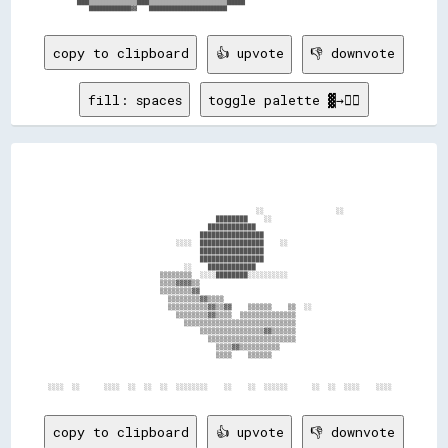
      ████▒▒▒▒▒▒▒▒▒▒▒▒▒▒▒▒████▒▒▒▒▒▒▒▒▒▒▒▒▒▒▒▒▒▒▒▒▒▒▒▒▒▒██████                                                

copy to clipboard
👍 upvote
👎 downvote
fill: spaces
toggle palette ▓→✊🏽
                                                    ░░                  ░░              

                                          ████████    ░░                                

                                        ████████████                                    

                                      ████████████████                                  

                                ░░░░  ████████████████    ░░                            

                                      ████████████████                                  

                                      ████████████████                                  

                                  ░░    ████████████                                    

                            ▒▒▒▒▒▒▒▒  ░░░░████████░░░░░░░░░░                            

                            ▒▒▒▒▓▓▓▓▒▒                                                  

                            ▒▒▒▒▒▒▒▒▓▓                                                  

                              ▒▒▒▒▒▒▒▒▓▓▒▒▒▒                                            

                              ▒▒▒▒▒▒▒▒▒▒▓▓▒▒▓▓    ▒▒▒▒▒▒    ▒▒  ░░                      

                                ▒▒▒▒▒▒▒▒▓▓▒▒▒▒  ▒▒▒▒▒▒▒▒▒▒▒▒▒▒                          

                                  ▒▒▒▒▒▒▒▒▒▒▒▒▒▒▒▒▒▒▒▒▒▒▒▒▒▒▒▒                          

                                      ▒▒▒▒▒▒▒▒▒▒▒▒▒▒▒▒▓▓▒▒▒▒▒▒                          

                                        ▒▒▒▒▒▒▒▒▒▒▒▒▒▒▒▒▒▒▒▒▒▒                          

                                          ▒▒▒▒▓▓▒▒▒▒▒▒▒▒▒▒                              

                                          ▒▒▒▒    ▒▒▒▒▒▒                                

copy to clipboard
👍 upvote
👎 downvote