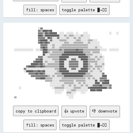
fill: spaces
toggle palette ▓→✊🏽
                    ░░▓▓                                                                

                    ▓▓▒▒████▓▓██                                                        

                    ▓▓▓▓▒▒██▓▓██████  ░░░░  ░░░░░░  ░░    ░░░░                  ░░    ░░

                    ████▒▒████████████░░░░▒▒░░▒▒▒▒░░░░░░▒▒░░░░░░                        

                    ▓▓▓▓▓▓░░██▓▓░░░░▓▓░░░░░░▒▒░░░░▒▒░░▒▒░░░░░░░░                        

                    ▓▓██████░░▓▓░░░░░░▒▒▒▒▒▒░░░░░░░░▒▒▒▒░░░░░░▒▒▒▒░░░░                  

                    ▓▓██▓▓██▓▓░░░░░░░░░░░░▒▒▒▒░░░░▒▒▒▒▒▒▒▒░░░░▒▒░░░░░░░░                

                      ▓▓▓▓▓▓░░░░▒▒░░░░░░▒▒▒▒▒▒▒▒▒▒▒▒▒▒▒▒▒▒▒▒▒▒░░░░░░░░░░                

                      ▓▓██▓▓░░░░▒▒░░░░▒▒▒▒▒▒▒▒▒▒▒▒▒▒▒▒▒▒▒▒▒▒▒▒░░░░░░▒▒░░░░              

░░░░░░░░░░░░░░░░  ░░░░▒▒████▒▒▒▒▒▒▒▒▒▒▓▓▒▒▓▓▓▓▓▓▓▓▓▓██▓▓▓▓▒▒▒▒▒▒▒▒▒▒▒▒▒▒░░░░░░  ░░░░░░░░

                        ████▒▒░░▒▒▒▒▒▒▒▒▒▒████████████████▒▒▒▒▒▒░░▒▒▒▒▒▒                

                        ██░░░░▒▒▒▒▒▒▒▒▒▒████████████████████▒▒▒▒▒▒░░░░░░░░              

                    ▓▓▓▓░░░░▒▒▒▒▒▒▒▒▒▒████████░░░░░░░░████████▒▒░░░░▒▒░░▒▒░░            

                  ▓▓▓▓██░░░░░░░░▒▒▒▒▒▒██████░░░░▓▓▓▓░░░░██████▒▒▒▒▒▒░░▒▒░░░░            

                ▓▓██████░░▒▒░░░░░░▒▒▒▒████░░░░▓▓▓▓▓▓▓▓░░░░████▒▒▒▒▒▒▒▒░░░░░░            

              ██████▓▓██▒▒░░▒▒▒▒▒▒▒▒▒▒████░░░░▓▓▓▓▓▓▓▓░░░░████▒▒░░░░▒▒░░░░▒▒            

          ▓▓██████▓▓▓▓██▓▓▒▒▒▒▒▒▒▒▒▒▒▒████░░░░▓▓▓▓▓▓▓▓░░░░████▒▒▒▒░░▒▒▒▒▒▒░░            

        ▓▓░░░░░░░░░░░░░░░░░░░░░░░░▒▒▒▒██████░░░░▓▓▓▓░░░░██████▒▒░░▒▒░░▒▒░░░░            

        ░░██████▓▓▓▓██▓▓██░░░░░░░░░░▒▒████████░░░░░░░░████████░░▒▒░░░░░░▒▒              

            ▓▓▓▓▓▓██▓▓██▓▓░░░░░░░░▒▒▒▒▒▒████████████████████▒▒▒▒░░░░░░░░░░▓▓            

              ▓▓▓▓▓▓▓▓▓▓▓▓▓▓▒▒░░▒▒░░▒▒▒▒▒▒████████████████▒▒▒▒▒▒▒▒░░░░░░░░████          

                  ▓▓▓▓████▒▒▒▒▒▒░░░░░░░░▒▒▒▒▒▒▒▒▒▒▒▒▒▒▒▒▒▒▒▒░░▒▒░░▒▒░░░░▓▓▓▓▓▓          

                          ▒▒▒▒▒▒░░░░░░▒▒▒▒▒▒▒▒▒▒▒▒░░▒▒▒▒▒▒▒▒░░░░░░░░██░░▓▓▓▓████        

                              ░░░░░░░░░░░░▒▒▒▒▒▒▒▒░░░░▒▒░░▒▒░░░░░░░░████░░██████        

                              ░░░░░░░░░░▒▒░░░░▒▒░░▒▒░░░░▒▒░░▒▒░░░░▓▓▓▓▓▓██▒▒▒▒▒▒▓▓      

    ░░                          ░░▒▒▒▒▒▒▒▒░░░░░░░░▒▒▒▒▒▒░░░░░░▓▓██████████████▒▒▓▓      

                                  ░░░░░░░░  ░░░░▒▒▒▒░░░░░░░░░░  ████▓▓████              

                                  ░░░░░░    ▒▒▒▒░░░░    ░░░░                            

                                            ░░░░░░                                      

copy to clipboard
👍 upvote
👎 downvote
fill: spaces
toggle palette ▓→✊🏽