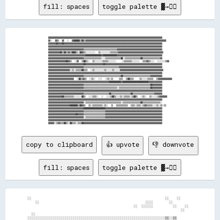
fill: spaces
toggle palette ▓→✊🏽
▓▓▓▓▓▓▓▓▓▓▓▓▓▓▓▓▓▓▓▓▓▓▓▓▓▓▓▓▓▓▓▓▓▓▓▓▓▓▓▓▓▓▓▓▓▓▓▓▓▓▓▓▓▓▓▓▓▓▓▓▓▓▓▓▓▓▓▓▓▓▓▓▓▓▓▓▓▓▓▓▓▓▓▓▓▓▓▓▓▓▓▓▓▓▓▓▓▓▓▓▓▓▓▓▓▓▓▓▓▓▓▓▓▓▓▓

▓▓░░  ▓▓▒▒  ▓▓  ░░  ▓▓██████▒▒██▒▒▓▓▓▓▓▓▓▓▓▓▓▓▓▓▓▓▓▓▓▓▓▓▓▓▓▓▓▓▓▓▓▓▓▓▓▓▓▓▓▓▓▓▓▓▓▓▓▓▓▓▓▓▓▓▓▓▓▓▓▓▓▓▓▓▓▓▓▓▓▓▓▓▓▓▓▓▓▓▓▓▓▓

▓▓▓▓▓▓▓▓██▓▓▓▓██▓▓▓▓▓▓▓▓▓▓▓▓▓▓▓▓▓▓▓▓▓▓▓▓▓▓▓▓▓▓▓▓▓▓▓▓▓▓▓▓▓▓▓▓▓▓▓▓▓▓▓▓▓▓▓▓▓▓▓▓▓▓▓▓▓▓▓▓▓▓▓▓▓▓▓▓▓▓▓▓▓▓▓▓▓▓▓▓▓▓▓▓▓▓▓▓▓▓▓▓

▓▓▓▓▓▓▓▓▓▓▓▓▓▓▓▓▓▓▓▓▓▓▓▓▓▓▓▓▓▓▓▓▓▓▓▓▓▓▓▓▓▓▓▓▓▓▓▓▓▓▓▓▓▓▓▓▓▓▓▓▓▓▓▓▓▓▓▓▓▓▓▓▓▓▓▓▓▓▓▓▓▓▓▓▓▓▓▓▓▓▓▓▓▓▓▓▓▓▓▓▓▓▓▓▓▓▓▓▓▓▓▓▓▓▓▓

▓▓▓▓▓▓▓▓▓▓▓▓▓▓▓▓▓▓▓▓▓▓▓▓▓▓▓▓▓▓▓▓▓▓▓▓▒▒▒▒▒▒▒▒▒▒▒▒▒▒▒▒▒▒▒▒▒▒▒▒▒▒▒▒▒▒▒▒▒▒▓▓▓▓▓▓▓▓▓▓▓▓▓▓▓▓▓▓▓▓▓▓▓▓▓▓▓▓▓▓▓▓▓▓▓▓▓▓▓▓▓▓▓▓▓▓

▓▓▓▓▓▓▓▓▓▓▓▓██▒▒██▒▒▓▓▒▒████▒▒░░██▓▓▒▒░░░░░░░░░░  ▒▒░░░░░░░░░░▒▒▒▒▒▒▒▒▓▓▓▓▓▓▓▓▓▓▓▓▓▓▓▓▓▓▓▓▓▓▓▓▓▓▓▓▓▓▓▓▓▓▓▓▓▓▓▓▓▓▓▓▓▓

▓▓▓▓▓▓▓▓▓▓▓▓▓▓▓▓▓▓▓▓▓▓▓▓▓▓▓▓▓▓▓▓▓▓▓▓▓▓████████████████▓▓██████████████▓▓▓▓▓▓▓▓▓▓▓▓▓▓▓▓▓▓▓▓▓▓▓▓▓▓▓▓▓▓▓▓▓▓▓▓▓▓▓▓▓▓▓▓▓▓

▓▓▓▓▓▓▓▓▓▓▓▓▓▓▓▓▓▓▓▓▓▓▓▓▓▓▓▓▓▓▓▓▓▓▓▓▒▒▒▒▒▒▒▒▒▒▒▒▒▒▒▒▒▒░░░░▒▒▒▒▒▒▒▒▒▒▒▒▒▒▒▒██░░▒▒▒▒▒▒▒▒▒▒▒▒▒▒▒▒██▒▒▒▒▒▒▒▒▒▒▒▒▒▒▒▒▒▒▓▓

▓▓▓▓▓▓▓▓▓▓▓▓▓▓▓▓▓▓██▓▓▒▒  ░░▓▓  ▒▒██▒▒░░  ▒▒░░░░░░░░▒▒▒▒▒▒░░░░░░░░    ░░▒▒▒▒▒▒▒▒░░░░░░░░  ▒▒▒▒▓▓▒▒░░░░  ░░░░░░░░▒▒▓▓

▓▓▓▓▓▓▓▓▓▓▓▓▓▓▓▓▓▓▓▓▓▓▓▓▓▓▓▓▓▓▓▓▓▓▓▓██▓▓▓▓▓▓▓▓▓▓▓▓▓▓▓▓▓▓██▓▓▓▓▓▓▓▓▓▓▓▓▓▓▓▓▓▓▓▓▓▓▓▓▓▓▓▓▓▓▓▓▓▓▓▓▓▓▓▓▓▓▓▓▓▓▓▓▓▓▓▓▓▓▓▓▓▓

▓▓▓▓▓▓▓▓▓▓▓▓▓▓▓▓▓▓▓▓▓▓▓▓▓▓▓▓▓▓▓▓▓▓▓▓▒▒▒▒▒▒▒▒▒▒▒▒▒▒▒▒▒▒▒▒▒▒▒▒▒▒▒▒▒▒▒▒▒▒▒▒▓▓▓▓▓▓▓▓▓▓▓▓▓▓▓▓▓▓▓▓▓▓▓▓▓▓▓▓▓▓▓▓▓▓▓▓▓▓▓▓▓▓▓▓

▓▓▓▓▓▓▓▓▓▓▓▓▓▓▓▓▓▓▓▓▓▓░░▒▒░░▒▒▒▒▒▒██▒▒▒▒  ░░▒▒░░░░░░░░░░▒▒░░░░░░▒▒░░░░░░▓▓▓▓▓▓▓▓▓▓▓▓▓▓▓▓▓▓▓▓▓▓▓▓▓▓▓▓▓▓▓▓▓▓▓▓▓▓▓▓▓▓▓▓

▓▓▓▓▓▓▓▓▓▓▓▓▓▓▓▓▓▓▓▓▓▓▓▓▓▓▓▓▓▓▓▓▓▓▓▓▓▓▓▓▓▓▓▓▓▓▓▓▓▓▓▓▓▓▓▓▓▓▓▓▓▓▓▓▓▓▓▓▓▓▓▓▓▓▓▓▓▓▓▓▓▓▓▓▓▓▓▓▓▓▓▓▓▓▓▓▓▓▓▓▓▓▓▓▓▓▓▓▓▓▓▓▓▓▓▓

▓▓▓▓▓▓▓▓▓▓▓▓▓▓▓▓▓▓▓▓▓▓▓▓▓▓▓▓▓▓▓▓▓▓▓▓▒▒▒▒▒▒▒▒▒▒▒▒▒▒▒▒▒▒▒▒▒▒▒▒▒▒▒▒▒▒▒▒▒▒▒▒▒▒██▒▒▒▒▒▒▒▒▒▒▒▒▒▒▒▒▒▒▒▒▒▒▒▒▒▒▒▒▓▓▓▓▓▓▓▓▓▓▓▓

▓▓▓▓▓▓▓▓▓▓▓▓▓▓▓▓▓▓▓▓▓▓▓▓▓▓  ░░██▒▒▓▓▒▒  ░░▒▒░░  ░░░░  ░░▒▒░░▒▒    ▒▒▒▒  ▒▒██▒▒▒▒    ▒▒░░░░░░▒▒▒▒▒▒  ▒▒▓▓▓▓▓▓▓▓▓▓▓▓▓▓

▓▓▓▓▓▓▓▓▓▓▓▓▓▓▓▓▓▓▓▓▓▓▓▓▓▓▓▓▓▓▓▓▓▓▓▓▓▓▓▓▓▓▓▓▓▓▓▓▓▓▓▓▓▓▓▓▓▓▓▓▓▓████████████▓▓██████████████████████████▓▓▓▓▓▓▓▓▓▓▓▓▓▓

▓▓▓▓▓▓▓▓▓▓▓▓▓▓▓▓▓▓▓▓▓▓▓▓▓▓▓▓▓▓▓▓▓▓▓▓▒▒▒▒▒▒▒▒▒▒▒▒▒▒▒▒▒▒▒▒▒▒▒▒▒▒▒▒▒▒▒▒▒▒▒▒▒▒▒▒▒▒▒▒▒▒▒▒▒▒▒▒▒▒▒▒▒▒▒▒▒▒▒▒▒▒▒▒██▓▓▓▓▓▓▓▓▓▓

▓▓▓▓▓▓▓▓▓▓▓▓▓▓▓▓▓▓▓▓▓▓▓▓▓▓▓▓▓▓▓▓▓▓▓▓▒▒▒▒▒▒▒▒▒▒▒▒▒▒▒▒▒▒▒▒▒▒▒▒▒▒▒▒▒▒▒▒▒▒░░▒▒▒▒▒▒▒▒▒▒▒▒▒▒▒▒▒▒▒▒▒▒▒▒▒▒▒▒▒▒▒▒██▓▓▓▓▓▓▓▓▓▓

▓▓▓▓▓▓▓▓▓▓▓▓▓▓▓▓▓▓▓▓▓▓▓▓▓▓▓▓▓▓▓▓▓▓▓▓▓▓▓▓▓▓▓▓▓▓▓▓▓▓▓▓▓▓▓▓▓▓▓▓▓▓▓▓▓▓▓▓▓▓▓▓▓▓▓▓▓▓▓▓▓▓▓▓▓▓▓▓▓▓▓▓▓▓▓▓▓▓▓▓▓▓▓▓▓▓▓▓▓▓▓▓▓▓▓▓

▓▓▓▓▓▓▓▓▓▓▓▓▓▓▓▓▓▓▓▓▓▓▓▓▓▓▓▓▓▓▓▓▓▓▓▓▒▒▒▒▒▒▒▒▒▒▒▒▒▒▒▒▒▒▒▒▒▒▒▒▒▒██▒▒▒▒▒▒▒▒▒▒▒▒▒▒▒▒▒▒▒▒██▒▒▒▒▒▒▒▒▒▒▒▒▒▒▒▒▒▒▒▒▒▒▓▓▓▓▓▓▓▓

▓▓▓▓▓▓▓▓▓▓▓▓▓▓██▒▒▒▒▒▒▒▒▒▒░░░░░░░░██▒▒  ░░░░▒▒▒▒░░  ░░  ░░░░▒▒██▒▒░░░░▒▒░░▒▒▒▒▒▒░░▒▒██▒▒  ░░▒▒░░  ▒▒░░░░░░▒▒▓▓▓▓▓▓▓▓

▓▓▓▓▓▓▓▓▓▓▓▓▓▓▓▓▓▓▓▓▓▓▓▓▓▓▓▓▓▓▓▓▓▓▓▓▓▓▓▓▓▓▓▓▓▓▓▓▓▓▓▓▓▓▓▓▓▓▓▓▓▓▓▓▓▓▓▓▓▓▓▓▓▓▓▓▓▓▓▓▓▓▓▓▓▓▓▓▓▓▓▓▓▓▓▓▓▓▓▓▓▓▓▓▓▓▓▓▓▓▓▓▓▓▓▓

▓▓▓▓▓▓▓▓▓▓▓▓▓▓▓▓▓▓▓▓▓▓▓▓▓▓▓▓▓▓▓▓▓▓▓▓░░▒▒▒▒▒▒▒▒▒▒▒▒▒▒▒▒▒▒▒▒▒▒▒▒▒▒▒▒▒▒▒▒▒▒▒▒░░▒▒▒▒▒▒▒▒▒▒▒▒▒▒▒▒▒▒██▒▒▒▒▒▒▒▒▒▒▒▒▒▒▒▒▒▒░░

▓▓▓▓▓▓▓▓▓▓▓▓▓▓▓▓▓▓▓▓▓▓████████▒▒██▓▓▒▒  ▒▒░░▒▒▒▒▒▒▒▒▒▒░░▒▒░░  ▒▒  ▒▒▒▒▒▒▒▒▒▒▒▒  ▒▒▒▒░░▒▒▒▒░░▒▒▓▓▒▒▒▒▒▒░░░░▒▒░░▒▒░░▒▒

▓▓▓▓▓▓▓▓▓▓▓▓▓▓▓▓▓▓▓▓▓▓▓▓▓▓▓▓▓▓▓▓▓▓▓▓██████████████████████▓▓▓▓▓▓▓▓▓▓▓▓▓▓▓▓▓▓▓▓▓▓▓▓▓▓▓▓▓▓▓▓▓▓▓▓▓▓▓▓▓▓▓▓▓▓▓▓▓▓▓▓▓▓▓▓▓▓

▓▓▓▓▓▓▓▓▓▓▓▓▓▓▓▓▓▓▓▓▓▓▓▓▓▓▓▓▓▓▓▓▓▓▓▓▒▒▒▒▒▒▒▒▒▒▒▒▒▒▒▒▒▒▒▒▒▒▓▓▓▓▓▓▓▓▓▓▓▓▓▓▓▓▓▓▓▓▓▓▓▓▓▓▓▓▓▓▓▓▓▓▓▓▓▓▓▓▓▓▓▓▓▓▓▓▓▓▓▓▓▓▓▓▓▓

▓▓▓▓▓▓▓▓▓▓▓▓▓▓▓▓▓▓▓▓▓▓▓▓▓▓▓▓██▓▓▓▓▓▓▒▒▒▒▒▒▒▒▒▒▒▒▒▒▒▒▒▒▒▒▒▒▓▓▓▓▓▓▓▓▓▓▓▓▓▓▓▓▓▓▓▓▓▓▓▓▓▓▓▓▓▓▓▓▓▓▓▓▓▓▓▓▓▓▓▓▓▓▓▓▓▓▓▓▓▓▓▓▓▓

▓▓▓▓▓▓▓▓▓▓▓▓▓▓▓▓▓▓▓▓▓▓▓▓▓▓▓▓▓▓▓▓▓▓▓▓░░▒▒▒▒▒▒▒▒▒▒▒▒▒▒▒▒▒▒▒▒▓▓▓▓▓▓▓▓▓▓▓▓▓▓▓▓▓▓▓▓▓▓▓▓▓▓▓▓▓▓▓▓▓▓▓▓▓▓▓▓▓▓▓▓▓▓▓▓▓▓▓▓▓▓▓▓▓▓

▓▓▓▓▓▓▓▓▓▓▓▓▓▓▓▓▓▓▓▓▓▓▓▓▓▓▓▓▓▓▓▓▓▓▓▓▓▓▓▓▓▓▓▓▓▓▓▓▓▓▓▓▓▓▓▓▓▓▓▓▓▓▓▓▓▓▓▓▓▓▓▓▓▓▓▓▓▓▓▓▓▓▓▓▓▓▓▓▓▓▓▓▓▓▓▓▓▓▓▓▓▓▓▓▓▓▓▓▓▓▓▓▓▓▓▓

copy to clipboard
👍 upvote
👎 downvote
fill: spaces
toggle palette ▓→✊🏽
░░                                                                    ░░    ░░      

    ░░                                                      ░░░░        ░░          

                                                      ░░  ░░░░░░          ░░    ░░  

                                                                              ░░    

  ░░                                                                                

░░░░░░░░░░░░░░░░░░░░░░░░░░░░░░░░░░░░░░░░░░░░░░░░░░░░░░░░░░░░░░░░░░░░░░▒▒░░▒▒        
