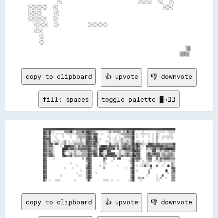
          ░░                          ░░░░░░  ░░  ░░    

░░░░░░░░  ░░                                    ░░░░    

░░░░░░    ░░                                            

░░░░░░░░  ░░                                            

  ░░░░░░  ░░          ░░░░░░░░                          

  ░░░░                                                  

    ░░                                                  

    ░░                                                  

                                                      ▒▒

copy to clipboard
👍 upvote
👎 downvote
fill: spaces
toggle palette ▓→✊🏽
████████████████████████████████████████████████████████████████████████████████████████████████████████████████████████████████████████

██▓▓▒▒██░░░░          ▒▒▒▒▒▒██░░  ▒▒▒▒▒▒██▒▒████▓▓▒▒▒▒░░          ░░▒▒░░▒▒▒▒▒▒▒▒  ▒▒░░██▒▒▒▒██        ░░            ░░░░░░░░░░  ░░░░░░░░

██▓▓▒▒██  ░░  ░░  ░░░░  ░░░░░░░░░░▒▒▒▒▒▒▒▒▒▒▓▓██▓▓▒▒▓▓▓▓░░  ░░      ░░      ░░░░▒▒▒▒▒▒▒▒▒▒▒▒██  ░░  ░░░░░░░░░░  ░░  ▒▒░░          ░░░░  

██▓▓▒▒▓▓    ░░      ░░      ░░    ░░▒▒▒▒▒▒▒▒▓▓██▓▓░░██▓▓          ░░░░    ░░  ░░  ░░▒▒▒▒▒▒▒▒██  ░░    ░░    ░░  ░░  ▒▒░░  ░░░░░░░░░░░░  

██▓▓██▓▓      ░░                  ░░░░▒▒░░░░▓▓██▓▓▒▒▓▓██  ░░        ░░  ░░░░  ░░▒▒░░░░░░░░▒▒██                  ░░  ▒▒    ░░    ░░  ░░  

██▓▓▒▒██  ░░░░░░░░  ░░▒▒  ░░  ░░░░░░░░▒▒░░░░████▓▓▒▒▓▓██░░      ░░░░░░  ░░░░░░░░▒▒░░░░▒▒░░▒▒██  ░░░░  ░░    ░░  ░░  ▒▒                  

██▓▓▒▒▓▓██░░▓▓▓▓  ░░░░▒▒  ░░░░░░▒▒▒▒▒▒▒▒▒▒░░██▓▓▓▓▒▒██▒▒░░          ▓▓░░░░▒▒▒▒  ▒▒▒▒▓▓▒▒░░▒▒██▒▒██▒▒▒▒░░░░░░████▓▓▒▒▓▓▓▓▒▒▒▒▒▒▒▒▒▒▒▒▒▒██

██▓▓▒▒▓▓▓▓░░      ░░  ██████▓▓▓▓▒▒░░▓▓▒▒▓▓▓▓▓▓██▓▓▒▒▓▓▓▓  ▒▒██████▒▒██▓▓▓▓▒▒▓▓░░▒▒▓▓▓▓▒▒▓▓▒▒██▒▒██▓▓  ░░  ██████████████████▒▒▓▓▒▒▒▒▒▒▓▓

██▓▓▒▒▒▒▒▒░░        ██████▒▒▓▓▓▓▒▒▒▒▓▓▓▓▓▓▓▓▓▓██▓▓░░▒▒▒▒░░██████▓▓▓▓▓▓▓▓██░░▓▓░░▒▒████▓▓▓▓▒▒██▒▒▓▓▒▒░░    ▒▒░░▒▒▓▓██▒▒▒▒██▓▓▓▓████████▓▓

██▓▓▒▒▓▓▒▒░░        ██▒▒░░░░░░░░▒▒░░░░▒▒▒▒▒▒▒▒██▓▓▒▒▓▓▒▒  ████░░░░██▓▓        ▒▒░░░░▒▒▒▒▒▒▒▒████▓▓▓▓      ░░░░░░████░░░░▒▒░░▒▒▒▒▒▒░░▒▒▒▒

██▓▓▒▒▓▓▓▓░░        ██░░  ░░▒▒░░▒▒░░░░░░▒▒▒▒▒▒██▓▓▒▒██▓▓  ██▒▒░░░░████████░░░░▒▒░░░░▒▒▓▓▒▒░░██▒▒▓▓▓▓      ▒▒██▒▒▓▓██▓▓▓▓░░▒▒▒▒░░▒▒▒▒▒▒░░

██▓▓▒▒▓▓▓▓▒▒        ▓▓██▒▒▒▒▓▓░░▒▒▒▒▒▒▒▒▒▒▒▒▒▒██▓▓░░▓▓▓▓░░▓▓██░░▓▓▓▓▓▓██▓▓██░░▒▒▓▓▒▒▒▒▓▓▒▒▒▒████▒▒▓▓      ▒▒▓▓▓▓▒▒▒▒▓▓▓▓░░▒▒▒▒▒▒▒▒▒▒▒▒░░

██▓▓      ░░                            ▒▒  ▓▓██▓▓            ▓▓▒▒      ▒▒  ▓▓██          ▒▒██▒▒▓▓▓▓░░    ▒▒▓▓▓▓    ▓▓░░▓▓▒▒▓▓▓▓▓▓▒▒▒▒▒▒

██▓▓                                        ▒▒▓▓▓▓            ▒▒      ░░                ░░▒▒██░░▒▒░░  ░░  ░░▒▒▒▒  ░░░░░░▒▒░░░░░░░░░░░░░░

██▓▓                        ░░              ░░██▓▓            ░░░░                        ▒▒██        ░░░░░░░░        ░░    ░░      ▒▒░░

██▓▓                              ░░        ▒▒██▓▓        ░░  ░░            ░░            ░░██  ░░  ░░░░▓▓░░░░██    ▓▓    ░░    ██  ▒▒░░

██▓▓                  ░░      ░░            ▓▓██▓▓            ▒▒                    ░░    ▓▓██                ▒▒                    ▓▓▓▓

██▓▓                                  ░░    ▒▒██▓▓                                        ▒▒██  ░░          ▒▒                ██    ▒▒▓▓

██▓▓                              ░░        ▒▒██▓▓    ░░                                  ▒▒██              ▒▒                ░░░░  ▒▒▒▒

██▓▓              ░░                ░░░░    ▒▒██▓▓                                        ▒▒██            ░░        ░░    ▓▓        ▒▒▒▒

██▓▓                                        ▒▒██▓▓                                        ▒▒██    ▒▒░░▒▒            ░░  ▒▒    ░░    ▒▒▒▒

copy to clipboard
👍 upvote
👎 downvote