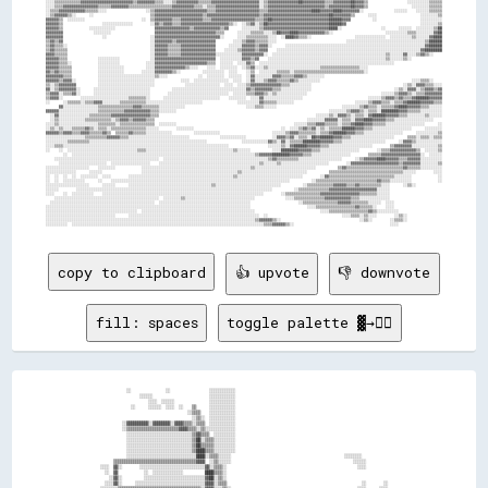
copy to clipboard
👍 upvote
👎 downvote
fill: spaces
toggle palette ▓→✊🏽
            ░░                ░░                  ░░░░░░░░░░░░                                                                      

                  ░░░░░░                          ░░░░░░░░░░░░                                                                      

                      ░░░░  ░░░░░░                ░░░░░░░░░░░░                                                                      

              ░░      ░░░░░░  ░░░░  ░░    ▒▒      ░░░░░░░░░░░░                                                                      

                                        ░░▒▒▒▒    ░░░░░░░░░░░░                                                                      

                                          ░░▒▒░░  ░░░░░░░░░░░░                                                                      

          ░░▓▓▓▓▓▓▓▓▓▓░░▓▓▓▓▓▓▓▓░░▓▓▓▓▒▒▒▒░░▒▒▒▒  ░░░░░░░░░░░░                                                                      

          ░░▒▒▒▒▒▒▒▒▒▒▒▒▒▒▒▒▒▒▒▒▒▒▒▒▓▓▓▓▒▒▒▒░░▒▒░░░░░░░░░░░░░░                                                                      

            ░░░░░░░░░░░░░░░░░░░░░░░░░░░░░░▒▒▓▓▒▒▒▒  ░░░░░░░░░░                                                                      

            ░░░░░░░░░░░░░░░░░░░░░░░░░░░░░░▒▒██░░▒▒▒▒░░░░░░░░░░                                                                      

            ░░░░░░░░░░░░░░░░░░░░░░░░░░░░░░▒▒██▒▒▒▒▒▒░░░░░░░░░░                                                                      

            ░░░░░░░░░░░░░░░░░░░░░░░░░░░░░░▒▒████▒▒▒▒░░░░░░░░░░                                                                      

            ░░░░░░░░░░░░░░░░░░░░░░░░░░░░░░░░████░░▒▒▒▒░░░░░░                                                    ░░░░░░░░            

      ▒▒▒▒▒▒▒▒▒▒▒▒▒▒▒▒▒▒▒▒▒▒▒▒▒▒▒▒▒▒▒▒▒▒▒▒▒▒▓▓▓▓  ░░▒▒░░░░░░                                                        ░░░░░░          

░░░░  ▓▓░░        ░░░░░░░░░░░░░░░░░░░░░░░░░░░░░░▓▓░░▒▒▒▒░░                                                            ░░░░          

  ░░  ▓▓            ░░  ░░░░░░░░░░░░░░          ████▒▒▒▒░░                                                                          

    ░░▓▓░░          ░░░░░░░░░░░░░░░░░░░░░░░░░░░░▓▓██░░▒▒░░                                                                          

  ░░░░▓▓░░      ░░░░░░░░░░░░░░░░░░░░░░░░░░░░░░░░▓▓▓▓░░▒▒▒▒                                                              ░░        ░░
