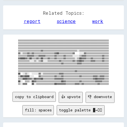
Related Topics:
report
science
work
▒▒▒▒▒▒▒▒▒▒▒▒▒▒▒▒▒▒▒▒▒▒▒▒▒▒▒▒▒▒▒▒▒▒▒▒▒▒▒▒▒▒▒▒▒▒▒▒▒▒▒▒▒▒▒▒▒▒▒▒▒▒▒▒▒▒▒▒▒▒▒▒▒▒▒▒▒▒▒▒

▒▒▒▒▒▒▒▒▒▒▒▒▒▒▒▒▒▒▒▒▒▒▒▒▒▒▒▒▒▒▒▒▒▒▒▒▒▒▒▒▒▒▒▒▒▒▒▒▒▒▒▒▒▒▒▒▒▒▒▒▒▒▒▒▒▒▒▒▒▒▒▒▒▒▒▒▒▒▒▒

▒▒▒▒▒▒▒▒▒▒▒▒▒▒▒▒▒▒▒▒▒▒▒▒▒▒▒▒▒▒▒▒▒▒▒▒▒▒▒▒▒▒▒▒▒▒▒▒▒▒▒▒▒▒▒▒▒▒▒▒▒▒▒▒▒▒▒▒▒▒▒▒▒▒▒▒▒▒▒▒

▒▒▒▒▒▒▒▒▒▒▒▒▒▒▒▒▒▒▒▒▒▒▒▒▒▒▒▒▒▒▒▒▒▒▒▒▒▒▒▒▒▒▒▒▒▒▒▒▒▒▒▒▒▒▒▒▒▒▒▒▒▒▒▒▒▒▒▒▒▒▒▒▒▒▒▒▒▒▒▒

▒▒▒▒▒▒▒▒▒▒▒▒▒▒▒▒▒▒▒▒▓▓▒▒▒▒▒▒▒▒▒▒▒▒▒▒▒▒▒▒▒▒▒▒▒▒▒▒▒▒▒▒░░▒▒▒▒▒▒▒▒▒▒▒▒▒▒▒▒▒▒▒▒▒▒▒▒▒▒

▓▓░░▒▒▒▒▓▓▒▒▓▓▒▒▒▒▒▒▒▒▒▒▒▒▒▒▒▒▒▒▓▓██▒▒▒▒▒▒▒▒▒▒▒▒▓▓    ░░░░▓▓▒▒▒▒▒▒▒▒▒▒▒▒▒▒▒▒▒▒▒▒

▒▒▒▒▒▒▒▒▓▓▓▓▓▓▒▒▒▒▓▓▓▓▓▓▒▒▒▒▒▒▒▒▓▓▒▒▒▒▒▒▓▓▒▒▒▒▒▒░░░░░░▒▒▓▓▓▓▒▒▒▒▒▒▒▒▒▒▒▒▒▒▓▓▒▒▒▒

▓▓████▓▓▒▒██▒▒▒▒▓▓▒▒██▒▒▒▒▓▓▒▒▒▒▓▓▒▒▒▒▒▒▓▓▒▒▒▒▒▒▒▒░░▒▒██▓▓▓▓▒▒▒▒▓▓▒▒▒▒▒▒▒▒▓▓▒▒▒▒

▒▒▒▒▒▒▒▒▒▒░░░░▒▒░░▒▒▓▓░░░░▒▒▒▒▒▒▒▒▒▒▓▓▒▒▒▒▒▒▒▒▒▒▓▓▒▒▓▓██▓▓▒▒▒▒▒▒▓▓▓▓▒▒▒▒▒▒▓▓▒▒▒▒

▒▒▒▒▒▒▒▒▒▒▒▒▒▒▒▒▒▒▒▒▒▒▒▒▒▒▒▒▒▒▒▒▒▒▒▒▒▒▓▓▒▒▒▒▒▒▒▒▒▒▒▒▓▓▓▓▒▒▒▒▒▒▒▒▒▒▒▒▒▒▒▒▒▒▒▒▒▒▒▒

▒▒▒▒▒▒▒▒▒▒▒▒▒▒▒▒▒▒▒▒▒▒▒▒▒▒▒▒▒▒▒▒▒▒▒▒▒▒▒▒▒▒▒▒▒▒▒▒▒▒▒▒▒▒▒▒▒▒▒▒▒▒▒▒▒▒▒▒▒▒▒▒▒▒▒▒▒▒▒▒

▒▒▒▒▒▒▒▒▒▒▒▒▒▒▒▒▒▒▒▒▒▒▒▒▒▒▒▒▒▒▒▒▒▒▒▒▒▒▒▒▒▒▒▒▒▒▒▒▒▒▒▒▒▒▒▒▒▒▒▒▒▒▒▒▒▒▒▒▒▒▒▒▒▒▒▒▒▒▒▒

▒▒▒▒▒▒▒▒▒▒▒▒▒▒▒▒▒▒▒▒▒▒▒▒▒▒▒▒▒▒▒▒▒▒▒▒▒▒▒▒▒▒▒▒▒▒▒▒▒▒▓▓▒▒▒▒▒▒▒▒▒▒▒▒▒▒▒▒▒▒▒▒▒▒▒▒▒▒▒▒

██  ░░▒▒░░  ░░░░░░▓▓░░▒▒▒▒▒▒▒▒▒▒▒▒▒▒▓▓▓▓▒▒▒▒▒▒▒▒▒▒▒▒▒▒▒▒▒▒▒▒▒▒▒▒▒▒▒▒▒▒▒▒▒▒▒▒▒▒▒▒

▒▒██▓▓████░░░░    ▓▓▒▒▒▒▒▒▒▒▒▒▒▒▓▓▒▒▒▒▓▓▒▒▒▒▒▒▒▒▒▒▒▒▒▒▓▓▒▒▒▒▒▒▒▒▒▒▓▓▓▓▒▒▓▓▓▓▒▒▒▒

▒▒▒▒████▓▓▓▓▒▒██▓▓▓▓██▒▒▒▒▒▒▒▒▒▒▓▓▓▓▓▓▓▓▒▒▒▒▒▒▒▒▒▒▒▒▒▒▒▒▒▒▒▒▒▒▒▒▒▒▓▓██▓▓▓▓▓▓▒▒▒▒

██░░  ▒▒▒▒░░██▓▓▒▒▒▒▒▒▒▒▒▒▒▒▒▒▒▒▒▒▒▒▒▒██▓▓▒▒▒▒▒▒▒▒▒▒▒▒▓▓▒▒▒▒▒▒▒▒▒▒▒▒▓▓▓▓▓▓▒▒▒▒▒▒

copy to clipboard
👍 upvote
👎 downvote
fill: spaces
toggle palette ▓→✊🏽