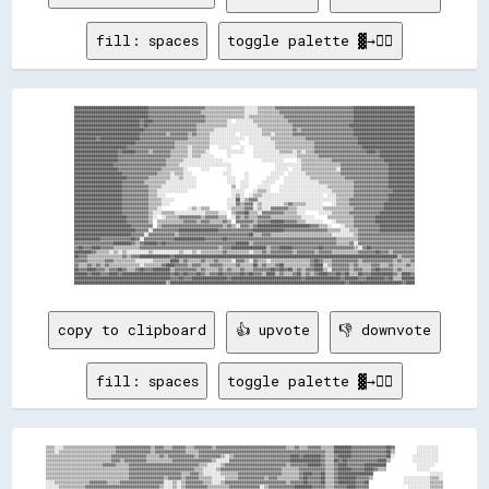
fill: spaces
toggle palette ▓→✊🏽
██████████████████████████████████▓▓▓▓▓▓▓▓▓▓▓▓▓▓▓▓▓▓▓▓▓▓▓▓▓▓▒▒▒▒▒▒▒▒▒▒▒▒▒▒▒▒▒▒░░░░░░▒▒▒▒▒▒▒▒▓▓▓▓▓▓▓▓▓▓▓▓▓▓▓▓▓▓▓▓▓▓▓▓▓▓▓▓▓▓▓▓▓▓▓▓████████████████████████████

██████████████████████████████████▓▓▓▓▓▓▓▓▓▓▓▓▓▓▓▓▓▓▓▓▓▓▓▓▒▒▒▒▒▒▒▒▒▒▒▒▒▒▒▒▒▒▒▒░░░░░░▒▒▒▒▒▒▒▒▒▒▓▓▓▓▓▓▓▓▓▓▓▓▓▓▓▓▓▓▓▓▓▓▓▓▓▓▓▓▓▓▓▓▓▓████████████████████████████

██████████████████████████████████▓▓▓▓▓▓▓▓▓▓▓▓▓▓▓▓▓▓▓▓▓▓▓▓▓▓▒▒▒▒▒▒▒▒▒▒▒▒▒▒▒▒▒▒░░▒▒▒▒▒▒▒▒▒▒▒▒▒▒▒▒▓▓▓▓▓▓▓▓▓▓▓▓▓▓▓▓▓▓▓▓▓▓▓▓▓▓▓▓▓▓▓▓████████████████████████████

██████████████████████████████▓▓████▓▓▓▓▓▓▓▓▓▓▓▓▓▓▓▓▓▓▓▓▓▓▓▓▒▒▒▒▒▒▒▒▒▒░░  ░░░░░░░░▒▒▒▒▒▒▒▒▒▒▒▒▒▒▒▒▓▓▓▓▓▓▓▓▓▓▓▓▓▓▓▓▓▓▓▓▓▓▓▓▓▓▓▓▓▓████████████████████████████

██████████████████████████████▓▓██▓▓▓▓▓▓▓▓▓▓▓▓▓▓▓▓▓▓▓▓▓▓▒▒▒▒▒▒▒▒▒▒▒▒▒▒░░░░░░░░░░░░░░▒▒▒▒▒▒▒▒▒▒▒▒▒▒▒▒▓▓▓▓▓▓▓▓▓▓▓▓▓▓▓▓▓▓▓▓▓▓▓▓▓▓██████████████████████████████

████████████████████████████████▓▓▓▓▓▓▓▓▓▓▓▓▓▓▓▓▓▓▓▓▓▓▓▓▒▒▒▒▒▒▒▒░░░░░░░░░░░░░░░░░░░░░░▒▒▒▒▒▒▒▒▒▒▒▒▒▒▓▓▒▒▓▓▓▓▓▓▓▓▓▓▓▓▓▓▓▓▓▓▓▓▓▓▓▓████████████████████████████

██████████████████████████████▓▓▓▓▓▓▓▓▓▓▓▓▒▒▓▓▓▓▓▓▓▓▒▒▓▓▒▒▒▒▒▒░░░░░░░░░░░░  ░░░░░░░░░░▒▒▒▒░░▒▒▒▒▒▒▒▒▓▓▓▓▓▓▓▓▓▓▓▓▓▓▓▓▓▓▓▓▓▓▓▓▓▓▓▓████████████████████████████

██████████▓▓██████████████████▓▓▓▓▓▓▓▓▓▓▓▓▓▓▓▓▓▓▓▓▓▓▒▒▒▒▒▒▒▒▒▒░░░░░░░░░░░░░░░░  ░░░░░░░░░░▒▒▒▒▒▒▒▒▒▒▒▒▒▒▒▒▓▓▓▓▓▓▓▓▓▓▓▓▓▓▓▓▓▓▓▓▓▓▓▓██████████████████████████

████████████████████████████▓▓▓▓▓▓▓▓▓▓▓▓▓▓▓▓▓▓▒▒▒▒▒▒▒▒▒▒▒▒▒▒▒▒░░░░░░░░░░░░░░    ░░░░░░░░░░░░▒▒▒▒▒▒▒▒▒▒▒▒▒▒▒▒▒▒▓▓▓▓▓▓▓▓▓▓▓▓▓▓▓▓▓▓▓▓██████████████████████████

████████████████████████▓▓▓▓▓▓▓▓▓▓▓▓▓▓▓▓▓▓▓▓▓▓▒▒▒▒▒▒░░▒▒▒▒▒▒▒▒    ░░░░░░    ░░    ░░░░░░░░░░▒▒▒▒▒▒▒▒▒▒▒▒▒▒▒▒▒▒▓▓▓▓▓▓▓▓▓▓▓▓▓▓▓▓▓▓▓▓▓▓████████████████████████

████████████████████▓▓██████▓▓▓▓▓▓▒▒▓▓▓▓▓▓▓▓▒▒▒▒▒▒▒▒░░▒▒▒▒▒▒░░        ░░░░░░░░    ░░░░░░░░░░░░▒▒▒▒▒▒░░▒▒░░▒▒▒▒▓▓▓▓▓▓▓▓▓▓▓▓▓▓▓▓▓▓▓▓▓▓▓▓████▓▓████████████████

████████████████████▓▓▓▓▓▓▓▓▓▓▓▓▓▓▓▓▓▓▓▓▓▓▓▓▒▒▒▒▒▒▒▒░░▒▒▒▒░░░░░░      ░░          ░░░░░░░░░░░░░░░░░░░░▒▒▒▒▒▒▒▒▒▒▓▓▓▓▓▓▓▓▓▓▓▓▓▓▓▓▓▓▓▓▓▓▓▓▓▓▓▓████████████████

████████████████████▓▓▓▓▓▓▓▓▓▓▓▓▓▓▓▓▓▓▓▓▓▓▒▒▒▒▒▒▒▒░░░░░░░░░░░░░░░░░░                  ░░░░░░░░░░      ░░▒▒▒▒▒▒▒▒▒▒▒▒▒▒▓▓▓▓▓▓▓▓▓▓▓▓▓▓▓▓▓▓▓▓▓▓▓▓██████████████

██████████████████▓▓▓▓▓▓▓▓▓▓▓▓▓▓▓▓▓▓▓▓▓▓▓▓▒▒▒▒▒▒░░░░░░░░░░░░░░░░░░░░░░░░                    ░░░░░░░░░░░░▒▒▒▒▒▒▒▒▒▒▒▒▒▒▒▒▒▒▓▓▓▓▓▓▓▓▓▓▓▓▓▓▓▓▓▓▓▓▓▓████████████

████████████████████▓▓▓▓▓▓▓▓▓▓▓▓▓▓▓▓▓▓▓▓▒▒▒▒▒▒▒▒▒▒░░      ░░░░        ░░                    ░░░░░░  ░░░░▒▒▒▒▒▒▒▒▒▒▒▒▒▒▒▒░░▓▓▓▓▓▓▓▓▓▓▓▓▓▓▓▓▓▓▓▓▓▓████████████

██████████████████████▓▓▓▓▓▓▓▓▓▓▓▓▓▓▓▓▒▒▒▒▒▒░░▒▒▒▒░░░░              ░░░░      ░░          ░░░░░░  ░░░░░░░░▒▒▒▒▒▒▒▒▒▒▒▒▒▒▒▒▓▓▓▓▓▓▓▓▓▓▓▓▓▓▓▓▓▓▓▓▓▓████████████

████████████████████████▓▓▓▓▓▓▓▓▓▓▒▒▒▒▒▒▒▒▒▒░░░░▒▒░░░░░░              ░░░░    ░░        ░░░░░░  ░░░░░░░░░░░░▒▒▒▒▒▒▒▒▒▒▒▒▒▒▒▒▓▓▓▓▓▓▓▓▓▓▓▓▓▓▓▓▓▓▓▓████████████

██████████████████████▓▓▓▓▓▓▓▓▓▓▒▒▒▒▒▒▒▒▒▒░░░░░░░░░░░░░░              ░░░░  ░░░░      ░░░░░░    ░░░░░░░░░░░░░░░░▒▒▒▒▒▒▒▒▒▒▒▒▒▒▒▒▓▓▓▓▓▓▓▓▓▓▓▓▓▓▓▓████████████

██████████████████████▓▓▓▓▓▓▓▓▓▓▓▓▒▒▒▒▒▒░░░░░░░░░░░░░░░░                ▒▒  ░░░░    ░░░░░░    ░░░░░░░░░░░░░░░░░░░░░░▒▒▒▒▒▒▒▒▒▒▒▒▓▓▓▓▓▓▓▓▓▓▓▓▓▓▓▓████████████

██████████████████████▓▓▓▓▓▓▓▓▓▓▓▓▒▒▒▒░░░░░░░░░░░░░░                    ░░░░░░    ░░▒▒▒▒░░    ░░░░░░░░░░░░░░░░░░░░░░░░▒▒▒▒▒▒▒▒▒▒▓▓▓▓▓▓▓▓▓▓▓▓▓▓▓▓▓▓██████████

██████████████████████▓▓▓▓▓▓▓▓▓▓▓▓▒▒▒▒░░░░                              ░░▒▒░░  ░░▒▒▒▒░░░░░░░░░░░░░░░░░░░░░░░░░░░░  ░░░░▒▒▒▒▒▒▒▒▓▓▓▓▓▓▓▓▓▓▓▓▓▓▓▓████████████

██████████████████████▓▓▓▓▓▓▓▓▓▓▓▓▒▒▒▒▒▒░░░░░░                        ░░░░██░░▒▒▓▓▓▓░░░░░░░░░░░░░░░░░░░░░░░░░░░░░░░░░░░░▒▒▒▒▒▒▓▓▓▓▓▓▓▓▓▓▓▓▓▓▓▓▓▓████████████

██████████████████████▓▓▓▓▓▓▓▓▓▓▓▓▒▒▒▒▒▒░░░░                          ░░░░▓▓▒▒▓▓▓▓░░▒▒░░░░░░░░░░▒▒▓▓▒▒▒▒▒▒░░░░░░░░    ░░▒▒▒▒▒▒▓▓▓▓▓▓▓▓▓▓▓▓▓▓▓▓██████████████

██████████████████████▓▓▓▓▓▓▓▓▓▓▓▓▒▒▒▒░░            ░░▒▒░░▒▒▒▒        ░░▒▒▒▒▒▒▓▓▓▓░░▒▒░░░░▓▓▓▓▓▓▓▓▒▒▒▒░░░░░░░░░░░░▒▒▒▒▒▒▒▒▒▒▒▒▒▒▓▓▓▓▓▓▓▓▓▓▓▓▓▓██████████████

██████████████████████▓▓▓▓▓▓▓▓▓▓▓▓▒▒░░░░▒▒▒▒▒▒░░░░░░░░░░░░░░▒▒▒▒▒▒░░░░  ▒▒▓▓▓▓██▒▒▒▒░░▓▓▓▓▓▓▓▓▓▓▒▒▒▒▒▒░░░░      ░░░░░░▒▒▒▒▒▒▒▒▓▓▓▓▓▓▓▓▓▓▓▓▓▓████████████████

████████████████████████▓▓▓▓▓▓▓▓▓▓▒▒░░  ░░▒▒▒▒▒▒▓▓▓▓▓▓▓▓▓▓▒▒▓▓▓▓▓▓▒▒▒▒  ░░▓▓▒▒▓▓▒▒▒▒▓▓▓▓▓▓▒▒▒▒▒▒▒▒▒▒▒▒▒▒░░░░░░      ▒▒▒▒▒▒▒▒▒▒▒▒▓▓▓▓▓▓▓▓▓▓██████████████████

████████████████████████▓▓▓▓▓▓▓▓▓▓▒▒  ▒▒▒▒▒▒▒▒▒▒▒▒▓▓▓▓▓▓▒▒▓▓▓▓▒▒▒▒▒▒▓▓▒▒  ▓▓▓▓▓▓▓▓▒▒▓▓▓▓▓▓██████▓▓▓▓▓▓▒▒▒▒░░░░░░░░    ░░▒▒▒▒▒▒▒▒▓▓▓▓▓▓▓▓▓▓██████████████████

██████████████████████████▓▓▓▓▓▓▓▓▓▓  ▒▒▓▓▓▓▓▓▓▓▓▓▓▓▓▓▓▓▓▓▓▓▓▓▓▓▓▓▓▓▒▒▓▓▒▒░░▓▓▓▓▒▒▓▓████████████████████████▓▓▓▓▒▒▒▒░░    ░░▒▒▒▒▓▓▓▓▓▓▓▓▓▓▓▓████████████████

████████████████████████████▓▓▓▓▓▓░░▓▓▓▓▓▓▓▓▓▓▓▓██████████████████▓▓▓▓▓▓▓▓▓▓▓▓▓▓▓▓██████████████▓▓▓▓▓▓▓▓▓▓▓▓▓▓▓▓▓▓▓▓▒▒▒▒▒▒░░░░▒▒▒▒▓▓▓▓▓▓▓▓▓▓████████████████

██████████████████████████▓▓▓▓▓▓░░▓▓▓▓▓▓▓▓▓▓▓▓▒▒▓▓▓▓▓▓▓▓▓▓▓▓▓▓▓▓▓▓▓▓▓▓▓▓▓▓▓▓▓▓▓▓██▒▒▒▒▓▓▓▓▒▒▒▒▒▒▒▒▒▒▒▒▒▒▒▒▒▒▒▒▒▒▒▒▒▒▒▒░░░░░░░░░░▒▒▓▓▓▓▓▓▓▓▓▓▓▓▓▓▓▓▓▓▓▓▓▓▓▓▓▓

████████████▓▓▓▓▓▓▓▓▓▓▓▓▓▓██▓▓░░▓▓▓▓▓▓▓▓▓▓▓▓▓▓██████████████▓▓▓▓▓▓▓▓██▓▓▓▓▓▓▓▓▓▓▓▓▓▓▓▓▓▓▓▓▓▓▓▓▓▓▓▓▓▓▓▓▓▓▓▓▓▓▓▓▓▓▓▓▓▓▓▓▓▓▒▒▒▒▒▒▒▒▒▒▓▓▓▓▓▓▓▓▓▓▓▓▓▓▓▓▓▓▓▓▓▓▓▓▓▓

▓▓▓▓▓▓▓▓▓▓▓▓▓▓▓▓▓▓████████▓▓▒▒▓▓██████▓▓██▓▓▓▓▓▓▓▓▓▓▓▓▓▓▓▓▓▓▓▓▓▓▓▓▓▓▓▓▓▓▓▓██████▒▒▓▓▓▓▓▓▓▓▓▓▓▓▓▓▓▓▓▓▓▓▓▓▓▓▓▓▓▓▓▓▓▓▓▓▓▓▓▓▒▒▒▒▒▒▓▓░░▓▓▓▓▓▓▓▓▓▓▓▓▓▓▓▓▓▓▓▓▓▓▓▓▓▓

▓▓██▓▓▓▓████▓▓▓▓▓▓▒▒▒▒▒▒▒▒▒▒▒▒▓▓▓▓▓▓▓▓▓▓▓▓▓▓▓▓▓▓▓▓▓▓▓▓▓▓▓▓▓▓▓▓▓▓▓▓▒▒▓▓▓▓████████████████▒▒▓▓▓▓██████▓▓▓▓▓▓▓▓▓▓▓▓██▓▓▓▓▓▓▓▓▓▓▓▓▓▓▒▒░░▓▓██▓▓▓▓▓▓▓▓▓▓▓▓▓▓▓▓▓▓▓▓

████████▓▓▒▒▒▒▒▒░░▒▒░░▒▒░░░░░░░░░░▒▒░░░░░░░░░░░░▒▒░░░░▒▒░░▒▒▒▒▒▒▒▒▒▒▓▓▒▒▒▒▒▒▒▒▒▒░░▒▒▒▒▓▓▒▒▓▓▓▓▓▓▓▓▓▓▒▒▓▓▓▓▓▓▓▓▒▒▓▓▓▓▓▓▒▒▒▒▒▒▒▒▒▒▒▒▓▓▓▓▓▓▓▓██▓▓▓▓▒▒▓▓▓▓▓▓▓▓▓▓

██▓▓▓▓▒▒▒▒▒▒▒▒▒▒▒▒▒▒▒▒▓▓▒▒▓▓▓▓██████████████▓▓██████████████████████████████████████████████████████████████████████████████████████████████████████▒▒▓▓▓▓▓▓

▓▓▓▓▓▓▒▒▒▒▒▒▒▒▓▓▓▓▒▒▒▒▒▒▒▒▒▒░░░░░░░░▒▒▒▒▒▒▒▒████▒▒▓▓▒▒▒▒▒▒▓▓▒▒▒▒▓▓▒▒▒▒▒▒░░▓▓▓▓▒▒░░▓▓▒▒▒▒░░▒▒▒▒▒▒▒▒▒▒▒▒▒▒▒▒▒▒▓▓██▓▓▒▒▒▒▓▓▓▓▓▓▓▓▓▓▓▓▒▒▓▓▓▓▓▓▓▓▓▓▓▓▓▓▒▒▓▓▒▒▒▒▓▓

▓▓▒▒▒▒▓▓▒▒▓▓▒▒▓▓▒▒▒▒▒▒▒▒▒▒▒▒▒▒░░▒▒▒▒▒▒▒▒▓▓████▓▓▓▓▓▓▒▒▓▓▓▓▒▒▒▒▓▓▓▓▓▓▒▒▒▒▒▒▓▓▒▒▒▒▒▒██▒▒▓▓▒▒▒▒▓▓██▒▒▒▒▒▒▒▒▒▒▒▒▓▓████░░▒▒▓▓▓▓▓▓▓▓▒▒▓▓▒▒▒▒▒▒▓▓▓▓▒▒▒▒▓▓▒▒▒▒▒▒▓▓▒▒

██▓▓▓▓████▓▓▓▓▒▒▓▓▓▓██▓▓▒▒▒▒▓▓██▓▓▓▓████████▒▒▓▓▓▓▓▓▓▓▓▓▒▒▓▓▒▒▒▒▒▒▓▓▒▒▓▓▒▒▒▒▓▓▒▒▒▒▓▓▓▓▓▓▓▓██▓▓██▓▓██▒▒▓▓▒▒▓▓▓▓████▒▒░░▓▓▓▓▓▓▓▓▒▒▓▓▓▓▒▒▒▒▓▓██▓▓▓▓▓▓▒▒▓▓▒▒▒▒▒▒

██████▓▓████▓▓▓▓████▓▓██████████████████████▓▓██▓▓██▓▓▓▓██▓▓▒▒▓▓▓▓██▓▓▓▓▓▓▓▓██▓▓██▓▓▓▓▒▒████▒▒▓▓▒▒▒▒▓▓██▒▒▓▓▒▒▓▓████▓▓▓▓██▓▓██▒▒▒▒██▓▓▓▓██████████▓▓▒▒████▓▓

████████████████████████████████████████████▓▓▓▓██▓▓▓▓████████████████▓▓████████████████████████████████▓▓████████████████▓▓██████▓▓▓▓████████▓▓██▒▒▒▒██████

copy to clipboard
👍 upvote
👎 downvote
fill: spaces
toggle palette ▓→✊🏽
▒▒▒▒░░░░▒▒▒▒▒▒▒▒▒▒▒▒▒▒▒▒▒▒▒▒▒▒▒▒▓▓▓▓▓▓▓▓▓▓▓▓▓▓▓▓▒▒▓▓▓▓▒▒▒▒▓▓▓▓▓▓▒▒▒▒▓▓▓▓▓▓▓▓▒▒▓▓▓▓▓▓▓▓▓▓▓▓▓▓▓▓▓▓▓▓▓▓▓▓▓▓▓▓▓▓▓▓▒▒▒▒▓▓▒▒▒▒▓▓▓▓▓▓▒▒▒▒▒▒████████▓▓▓▓▓▓▓▓▓▓▓▓▓▓▓▓██▓▓          ░░░░░░░░░░  
▒▒▒▒░░▒▒▒▒▒▒▒▒▒▒▒▒▒▒▒▒▒▒▒▒▒▒▒▒▒▒▓▓▓▓▓▓▓▓▓▓▓▓▓▓▓▓▒▒▓▓▓▓▓▓▓▓▓▓▓▓▓▓▒▒▒▒▒▒▓▓▓▓▓▓▓▓▓▓▓▓▓▓▓▓▓▓▓▓▓▓▓▓▓▓▓▓▓▓▓▓▓▓▓▓▓▓▓▓▓▓▓▓▓▓▓▓▓▓▓▓▓▓▓▓▓▓▒▒▒▒████████▓▓▓▓▓▓▓▓▓▓▓▓▓▓▓▓██▒▒          ░░░░░░░░░░  
▒▒▒▒▒▒▒▒▒▒▒▒▒▒▒▒▒▒▒▒▒▒▒▒▒▒▒▒▒▒▓▓▓▓▓▓▓▓▓▓▓▓▓▓▓▓▒▒▒▒▒▒▓▓▒▒▓▓▓▓▓▓▓▓▓▓▓▓▒▒▓▓▓▓▓▓▓▓▓▓▒▒░░▒▒▓▓▓▓▓▓▓▓▓▓▓▓▓▓▓▓▓▓▓▓▓▓▓▓▓▓████▓▓████████▓▓▒▒▒▒▓▓██████▓▓▓▓▓▓▓▓▓▓▓▓▓▓▓▓██░░        ░░░░░░░░░░░░  
▒▒▒▒▒▒▒▒▒▒▒▒▒▒▒▒▒▒▒▒▒▒▒▒▒▒▒▒▒▒▓▓▓▓▒▒▓▓▓▓▓▓▓▓▓▓▒▒▒▒▒▒▒▒▒▒▒▒▓▓▓▓▓▓▓▓▓▓▓▓▓▓▓▓▓▓▒▒░░░░░░▓▓▓▓▓▓▓▓▓▓▓▓▓▓▓▓▓▓▓▓▓▓▓▓▓▓▓▓██████████████▓▓▒▒▒▒██▓▓██▓▓▓▓▓▓▓▓▓▓▓▓▓▓████▒▒          ░░░░░░░░░░░░  
▒▒▒▒▒▒▒▒▒▒▒▒▒▒▒▒▒▒▒▒▒▒▒▒▒▒▓▓▓▓▓▓▒▒▒▒▒▒▓▓▓▓▓▓▓▓▓▓▓▓▓▓▓▓▓▓▓▓▓▓▓▓▓▓▓▓▓▓▓▓▒▒▒▒░░░░░░▒▒▓▓▓▓▓▓▓▓▓▓▓▓▓▓▓▓▓▓▓▓▓▓▓▓▓▓▓▓▒▒▓▓▓▓▓▓▓▓██████▓▓▒▒▒▒▓▓████▓▓▓▓▓▓▓▓██████████              ░░░░░░░░    
▒▒▒▒▒▒▒▒▒▒▒▒▒▒▒▒▒▒▒▒▒▒▒▒▒▒▒▒▒▒▒▒▒▒▒▒▒▒▓▓▓▓▓▓▓▓▓▓▓▓▓▓▓▓▓▓▓▓▓▓▓▓▓▓▓▓▓▓▒▒▒▒░░░░░░▒▒▓▓▓▓▓▓▓▓▓▓▓▓▓▓▓▓▓▓▓▓▓▓▓▓▓▓▓▓▒▒▒▒▒▒▒▒▓▓▓▓▓▓▓▓▓▓▓▓▒▒▒▒▓▓██████▓▓▓▓▓▓████▓▓▒▒▒▒              ░░░░░░      
▒▒▒▒▒▒▒▒▒▒▒▒▒▒▒▒▒▒▒▒▒▒▒▒▒▒▒▒▒▒▒▒▒▒▒▒▒▒▓▓▓▓▓▓▓▓▓▓▓▓▓▓▓▓▓▓▓▓▓▓▓▓▒▒▒▒▓▓▓▓▒▒░░░░░░░░▒▒▒▒▒▒▒▒▓▓▓▓▓▓▓▓▓▓▓▓▓▓▓▓▓▓▓▓▒▒▒▒▒▒▒▒▓▓████▓▓▓▓██▒▒▒▒▓▓████████████████                          ░░░░░░
▒▒▒▒▒▒▒▒▒▒▒▒▒▒▒▒▒▒▒▒▒▒▒▒▒▒▒▒▒▒▒▒▒▒▒▒▒▒▓▓▓▓▓▓▓▓▓▓▓▓▓▓▓▓▒▒▓▓▓▓▓▓▒▒▓▓▓▓▓▓▒▒▒▒▒▒░░░░░░▒▒▒▒▒▒▓▓▓▓▓▓▓▓▓▓▓▓▒▒▓▓▓▓▒▒▒▒▒▒▒▒▒▒▓▓██▓▓▓▓▓▓██▒▒▒▒▓▓████████▓▓▓▓▓▓▒▒              ░░░░░░░░░░░░▒▒▒▒░░
░░░░▒▒▒▒▒▒▒▒▒▒▒▒▒▒▒▒▓▓▓▓▓▓▓▓▒▒▒▒▒▒▓▓▓▓▓▓▓▓▓▓▓▓▓▓▓▓▓▓▓▓░░░░▒▒░░▒▒▓▓▓▓▓▓▓▓▒▒▒▒░░░░▒▒▓▓▓▓▓▓▓▓▓▓▓▓▓▓▓▓▓▓▓▓▓▓▓▓▓▓▓▓▒▒▓▓▓▓▓▓██▓▓▓▓▓▓██▒▒▒▒▓▓████████▓▓▓▓██                ░░░░░░░░░░░░▒▒▒▒▒▒
░░░░░░▒▒▒▒▒▒▒▒▒▒▒▒▓▓▓▓▓▓▓▓▓▓▓▓▓▓▓▓▓▓▓▓▓▓▓▓▓▓▓▓▓▓▓▓▓▓▒▒░░░░▒▒░░▒▒▓▓▓▓▓▓▓▓▓▓▒▒▒▒▒▒▒▒▒▒▓▓▓▓▓▓▓▓▓▓▓▓▓▓░░▒▒▓▓▓▓▓▓▓▓▓▓▓▓████████▓▓▓▓▓▓▒▒▒▒▓▓▓▓▓▓████▓▓▓▓▓▓                  ░░░░░░░░░░▒▒▒▒▒▒
░░░░▒▒▒▒▒▒▒▒▒▒▒▒▓▓▓▓▓▓▓▓▓▓▓▓▓▓▓▓▓▓▓▓▓▓▓▓▒▒▓▓▓▓▓▓▓▓▒▒▒▒░░░░▒▒▓▓▓▓▓▓▓▓▓▓▒▒▒▒▒▒▓▓▓▓▓▓▓▓▓▓▓▓▓▓▓▓▓▓▓▓▓▓░░▒▒▓▓▓▓▓▓▓▓▓▓▓▓▓▓██▓▓▓▓▓▓▓▓▓▓▒▒▒▒▓▓▓▓▓▓▓▓██▓▓▓▓▒▒                  ░░░░░░░░░░▒▒▒▒▒▒
░░░░▒▒▒▒▓▓▓▓▓▓▓▓▓▓▓▓▓▓▓▓▒▒▒▒▒▒▓▓▓▓▓▓▓▓▒▒▒▒▒▒▒▒▒▒▒▒▒▒▒▒▒▒▒▒▓▓▓▓▓▓▓▓▓▓▒▒▒▒░░▒▒▒▒▓▓▓▓▓▓▓▓▓▓▓▓▓▓▓▓▓▓▓▓░░▒▒▓▓▓▓▓▓▓▓▓▓▓▓▓▓▓▓▓▓▓▓▓▓▓▓▓▓▒▒▓▓▓▓▓▓▓▓▓▓██▓▓▓▓▒▒                    ░░░░░░░░▒▒▒▒▒▒
░░▒▒▒▒▓▓▓▓▓▓▓▓▓▓▓▓▒▒▒▒▒▒░░░░                  ░░▒▒▓▓▓▓▓▓▓▓▓▓▓▓▓▓▓▓▓▓▓▓▓▓▓▓▒▒▒▒▓▓▓▓▓▓▓▓▓▓▓▓▓▓▓▓▓▓▓▓▒▒▒▒▓▓▓▓▓▓▓▓▓▓▓▓▓▓▓▓▓▓▓▓████▓▓▓▓▓▓████▓▓▓▓▓▓▓▓░░              ░░░░░░    ░░░░░░▒▒▒▒▒▒
░░▒▒▓▓▓▓▓▓▒▒░░      ░░                          ▒▒▓▓▓▓▓▓▓▓▓▓▓▓▓▓▓▓▓▓▓▓▓▓▒▒▓▓▓▓▓▓▓▓▓▓▓▓▓▓▓▓▓▓▓▓▓▓▓▓▒▒▓▓▓▓▓▓▓▓▓▓▓▓▓▓▓▓▓▓▓▓▓▓▓▓▓▓▓▓▓▓██▓▓▓▓▓▓▓▓▒▒      ░░░░                    ░░░░░░░░▒▒
▓▓▓▓▓▓▒▒  ░░░░░░░░                          ░░  ▒▒▓▓▓▓▓▓▓▓▒▒▒▒▓▓▓▓▓▓▓▓▓▓▒▒▒▒▓▓▓▓▓▓▓▓▓▓▓▓▓▓▓▓▓▓▓▓▒▒▒▒▓▓██▓▓▓▓▓▓▓▓▓▓▓▓▓▓▓▓▓▓▓▓▓▓▓▓▓▓██████▓▓▓▓          ░░                    ░░░░░░░░░░
▓▓▓▓▓▓▒▒                  ░░░░░░░░░░░░░░        ░░▓▓▒▒▓▓▓▓▒▒▒▒▓▓▓▓▓▓▓▓▓▓▓▓▓▓▓▓▓▓▓▓▓▓▒▒░░  ░░▒▒▓▓░░▒▒██▓▓▓▓▓▓▓▓▓▓▓▓▓▓▓▓▓▓▓▓▓▓▓▓▓▓▓▓██████▓▓                                  ░░░░░░░░▒▒
▓▓▓▓▓▓▒▒            ░░░░░░░░░░░░                  ▓▓▓▓▓▓▓▓▓▓▓▓▓▓▓▓▒▒▓▓▓▓▓▓▓▓▓▓▓▓▒▒▓▓      ░░░░░░░░▒▒▓▓▓▓▓▓▓▓▓▓▓▓▓▓▓▓▓▓▓▓▓▓▓▓▓▓▓▓▓▓████░░                  ░░      ░░░░░░  ░░░░░░░░▒▒██
▓▓▓▓▓▓▓▓              ░░░░░░░░                    ▓▓▓▓▓▓▓▓▓▓▓▓▓▓▓▓▓▓▓▓▓▓▓▓▓▓▓▓▒▒▒▒      ░░░░░░▒▒▒▒▒▒░░░░▒▒██▓▓▓▓████▓▓▓▓▓▓▓▓▓▓▓▓▒▒░░                        ░░░░░░░░░░▒▒▒▒░░░░░░░░▓▓██
▓▓▓▓▓▓▓▓                  ░░                    ░░▓▓▓▓▓▓▓▓▓▓▓▓▓▓▓▓▓▓▓▓▓▓▓▓▓▓▓▓▓▓░░      ░░░░▒▒▒▒▒▒▒▒▒▒░░░░  ░░████▓▓▒▒▒▒░░                    ░░░░░░░░░░░░░░  ░░░░░░░░░░▒▒░░░░░░▓▓████
▒▒▓▓▒▒▓▓                                        ░░▓▓▓▓▓▓▓▓▒▒▓▓▓▓▓▓▓▓▓▓▓▓▓▓▓▓▓▓        ░░░░▒▒▓▓▓▓▒▒▒▒▒▒░░░░                                ░░░░░░░░░░░░░░░░░░░░░░░░░░░░░░░░░░░░▒▒██████
▒▒▓▓▒▒▒▒░░                                      ░░▓▓▓▓▓▓▒▒▒▒▒▒▓▓▓▓▓▓▓▓▓▓▓▓▓▓▓▓      ░░░░░░▓▓▓▓▓▓▒▒▓▓▓▓░░      ░░░░░░░░░░░░░░░░░░░░░░░░░░░░░░░░░░░░░░░░░░░░░░░░░░░░░░░░░░░░░░░░▓▓██████
▒▒▓▓▒▒▒▒▒▒                                      ░░▓▓▓▓▓▓▒▒▒▒▒▒▓▓▓▓▓▓▓▓▓▓▓▓▓▓▓▓    ░░░░░░▒▒▓▓▓▓▓▓▒▒▓▓▓▓    ░░░░░░░░░░░░░░░░░░░░░░░░░░░░░░░░░░░░░░░░░░░░░░░░░░░░░░░░░░░░░░░░░░▓▓████████
▓▓▓▓▒▒▒▒▒▒                                      ░░▓▓▓▓▓▓▒▒▒▒▒▒▓▓▓▓▓▓▓▓▓▓▓▓▓▓▓▓░░░░░░░░░░░░▓▓▓▓▓▓▓▓▓▓░░  ░░░░░░░░░░░░░░░░░░░░░░░░░░░░░░░░░░░░░░░░░░░░░░░░░░░░▒▒░░░░░░▓▓░░░░▒▒▓▓▒▒░░    
▓▓▓▓▓▓▒▒▒▒              ░░░░░░░░░░              ░░▓▓▓▓▓▓▓▓▓▓▓▓▓▓▓▓▓▓▓▓▓▓▓▓▓▓▓▓  ░░░░░░░░░░▓▓▓▓▒▒▓▓    ░░░░░░░░░░░░░░░░░░░░░░░░░░░░░░░░░░░░░░░░░░░░░░░░░░░░░░▒▒░░░░░░▒▒░░              
▓▓▓▓▓▓▒▒▒▒░░            ░░░░░░░░░░            ░░░░▓▓▓▓▓▓▓▓▓▓▓▓▓▓▓▓▓▓▓▓▓▓▓▓▒▒▒▒  ░░░░░░  ░░░░▓▓▒▒  ░░░░░░░░░░░░░░░░░░░░░░░░░░░░░░░░░░░░░░░░░░░░░░░░░░░░░░░░░░░░░░                      
▓▓▓▓▓▓▒▒▒▒▒▒            ░░░░░░░░░░░░          ░░░░▓▓▓▓▓▓▓▓▓▓▓▓▓▓▒▒░░░░    ░░░░  ░░░░░░░░  ░░▒▒▓▓░░░░▒▒░░░░░░░░░░░░░░░░░░░░░░░░▒▒▒▒▒▒▒▒▒▒▒▒▒▒▒▒▒▒░░░░                                  
▓▓▒▒▓▓▒▒▒▒▒▒            ░░░░░░░░░░░░        ░░░░░░▓▓▓▓▓▓▓▓▒▒░░          ░░░░░░░░░░  ░░░░    ░░▒▒  ░░░░░░░░▒▒▒▒▒▒░░▒▒▒▒▒▒▒▒▒▒▒▒▒▒▒▒▒▒▒▒▒▒▒▒▒▒▒▒▒▒▒▒░░                                  
▓▓▓▓▓▓▓▓▒▒▒▒            ░░░░░░░░░░░░░░░░░░░░░░░░░░▒▒░░░░              ░░  ░░░░░░░░  ░░░░░░  ░░▓▓░░░░░░░░▓▓▓▓▒▒▒▒▒▒▓▓▓▓▒▒░░░░░░░░                                                      
▓▓▓▓▓▓▒▒▓▓▓▓░░          ░░░░░░░░░░░░░░░░░░░░░░░░░░            ░░░░  ░░░░░░░░░░░░░░░░  ░░░░  ░░▓▓░░░░▒▒▓▓▓▓▒▒▒▒▒▒▓▓▒▒░░░░░░░░░░                                          ░░░░▒▒▒▒░░    
▒▒░░▒▒▓▓▓▓▓▓▓▓          ░░░░░░░░░░░░░░░░░░░░░░░░░░              ░░░░░░░░░░░░░░░░  ░░░░  ░░░░▒▒▓▓▓▓▓▓▓▓▓▓▓▓▓▓▒▒▒▒░░░░░░░░░░                                          ░░▒▒░░▓▓▓▓▒▒▒▒░░░░
▓▓░░▒▒▓▓▓▓▓▓▓▓░░      ░░░░░░░░░░░░░░░░░░░░░░░░░░          ░░░░░░░░░░░░░░░░░░░░░░░░░░░░░░░░░░▓▓▒▒▓▓▓▓▓▓▓▓▒▒▒▒░░░░░░░░░░░░░░                                      ░░▒▒░░▓▓▓▓░░▒▒▓▓▓▓▒▒▓▓
▒▒▓▓▓▓░░▒▒▒▒▓▓░░      ░░░░░░░░░░░░░░░░░░░░░░░░░░        ░░░░░░░░░░░░░░░░░░░░░░░░░░░░  ░░░░░░▒▒▒▒▓▓▓▓▒▒░░▒▒░░░░░░░░░░░░░░                                  ░░░░░░▒▒▓▓▓▓▒▒░░▒▒▒▒▓▓▓▓▓▓▓▓
▒▒▓▓▓▓░░        ░░░░░░░░░░░░░░░░░░░░░░▒▒▒▒▒▒▒▒░░      ░░░░░░░░░░░░░░░░░░░░░░░░░░    ░░░░░░░░  ░░░░▓▓░░░░░░░░░░░░░░░░░░                              ░░░░░░▒▒▓▓▓▓▒▒▓▓▒▒▒▒▓▓██████▓▓▓▓▓▓
░░      ░░▒▒▒▒▒▒░░▒▒▒▒▓▓▓▓░░░░░░░░▒▒▒▒▒▒▒▒▒▒▒▒░░░░░░░░░░░░░░░░░░░░░░░░░░                ░░░░░░░░░░▓▓▒▒▒▒▒▒░░░░░░░░                            ░░░░░░▒▒▓▓▓▓▒▒▒▒░░▒▒▒▒▓▓██████▓▓▓▓▓▓▒▒▒▒
      ▓▓░░░░░░░░░░░░░░░░▒▒▒▒▒▒▒▒▒▒▒▒▒▒▒▒▓▓▓▓▒▒▒▒▒▒▒▒░░░░░░░░░░░░                            ░░░░▒▒▒▒░░░░░░                              ░░░░░░░░▒▒▓▓▒▒▒▒░░▒▒▒▒▒▒▓▓████▓▓▓▓▓▓▒▒▒▒░░░░░░
▓▓▓▓▓▓░░░░░░░░░░░░░░░░░░▒▒▒▒▒▒▒▒▒▒▒▒▓▓▓▓▓▓▓▓▓▓▓▓▒▒▒▒░░░░░░░░                                                                      ░░░░░░░░▒▒▓▓▓▓▒▒░░▒▒▒▒░░████████▓▓▓▓▒▒▒▒▒▒░░░░░░░░░░
  ░░▓▓░░░░░░░░░░░░░░▒▒▒▒▒▒▒▒▒▒▓▓▓▓▓▓▓▓▓▓▓▓▓▓▓▓▓▓▒▒▒▒                                                                        ░░░░░░▒▒░░▓▓▓▓▒▒░░▒▒▒▒░░▓▓██████▓▓▓▓▓▓▒▒▒▒░░░░░░░░▒▒░░░░░░
  ░░▒▒░░░░░░░░░░░░▒▒▒▒▒▒▒▒▒▒▒▒░░▒▒▓▓▓▓▒▒▓▓▓▓▓▓▒▒▒▒                                                                      ░░░░░░░░▓▓▓▓▓▓░░▒▒▒▒░░▓▓▓▓████▓▓▓▓▓▓▒▒▒▒░░░░░░░░░░░░░░░░░░    
░░░░▒▒░░░░░░░░░░░░░░░░░░▒▒▒▒▒▒▒▒░░▒▒▒▒▒▒▒▒▒▒▒▒▒▒▒▒  ░░░░░░░░                                                      ░░░░░░▒▒▒▒▓▓▓▓▒▒▒▒▒▒░░▒▒▒▒▓▓████▓▓▓▓▒▒▒▒▒▒░░░░░░░░░░░░░░░░░░      ░░
░░▒▒░░▒▒░░░░▒▒▒▒▒▒▓▓▒▒░░▒▒▒▒░░▒▒▒▒▒▒▒▒▒▒▒▒▒▒▒▒░░░░░░        ░░░░░░░░                                        ░░  ░░░░▒▒▓▓▒▒▓▓░░▒▒░░▒▒▒▒▒▒██████▓▓▓▓▒▒▒▒░░░░░░░░░░░░░░░░░░      ░░░░░░░░
▓▓▓▓▓▓▒▒▓▓▓▓▒▒▒▒▓▓▓▓▒▒▒▒▒▒▓▓▒▒  ▒▒▒▒▒▒▓▓▒▒▒▒▒▒░░░░░░░░░░░░          ░░░░░░░░░░░░                        ░░░░░░▒▒▓▓▓▓▒▒▒▒▒▒▒▒░░▒▒▒▒▓▓██████▓▓▓▓▒▒▒▒░░░░░░░░░░░░░░░░░░      ░░░░░░░░░░▒▒
░░░░░░░░░░░░░░░░░░▒▒▒▒▒▒▒▒▒▒▓▓▓▓▓▓▒▒▒▒░░░░░░░░░░░░░░░░░░░░░░░░░░░░              ░░░░░░░░░░░░            ░░▓▓▓▓▒▒▓▓░░▒▒▒▒░░██▓▓██████▓▓▓▓▒▒▒▒░░░░░░░░░░░░░░░░░░░░      ▒▒▒▒░░▒▒▒▒░░▒▒▒▒
░░░░░░░░░░▒▒▒▒▒▒▒▒▒▒░░░░░░░░░░░░░░░░░░░░░░░░░░░░░░░░░░░░░░░░░░░░░░░░░░░░░░                ░░░░░░░░░░░░▓▓▒▒░░▓▓░░▒▒▒▒▒▒████████▓▓▓▓▓▓▒▒▒▒░░░░░░░░░░░░░░░░░░░░      ░░▓▓▓▓▒▒░░░░░░░░░░░░
░░░░▒▒▒▒░░░░░░░░░░░░░░░░░░░░░░░░░░░░░░░░░░░░░░░░░░░░░░░░░░░░░░░░░░░░░░░░░░░░░░░░░░░░                  ░░░░░░▒▒░░▓▓██████▓▓▓▓▓▓▒▒▒▒░░░░░░░░░░░░░░░░░░░░        ▒▒▓▓▓▓▓▓▓▓░░░░░░░░░░░░▒▒
░░    ░░  ░░░░░░░░░░░░░░░░░░░░░░░░░░░░░░░░▒▒▒▒░░░░░░░░░░░░░░░░░░░░░░░░░░░░░░░░░░░░░░░░▒▒░░░░░░          ░░░░████████▓▓▓▓▓▓▒▒▒▒░░░░░░░░░░░░░░░░░░        ░░▒▒▒▒▓▓▓▓▓▓▓▓▓▓▓▓▒▒  ░░░░░░▒▒
        ░░  ░░░░░░░░░░░░░░░░░░░░░░░░░░░░░░░░░░░░░░░░░░░░░░░░░░░░░░░░░░░░░░░░░░░░░░░░░░░░░░░░░░░░▒▒▓▓▓▓▓▓████████▓▓▓▓▓▓▒▒▒▒░░░░░░░░░░░░░░░░░░        ▒▒▒▒▒▒▓▓▓▓▓▓▓▓▓▓▓▓▓▓▓▓▓▓░░  ░░░░░░
    ░░░░░░░░░░░░░░░░░░░░░░░░░░░░░░░░░░░░░░░░░░░░░░░░  ░░░░░░░░░░░░░░░░░░░░░░░░░░░░░░░░░░░░░░░░░░░░░░░░▒▒▓▓▒▒▒▒▒▒▒▒▒▒░░░░░░░░░░░░░░░░░░░░      ░░▒▒▓▓▓▓▓▓████▓▓▓▓▓▓▒▒▒▒▓▓▓▓▓▓░░░░░░░░░░
      ░░░░░░░░░░░░░░░░░░░░░░  ░░░░░░░░░░░░░░░░░░    ░░░░░░░░░░░░░░░░░░░░░░░░░░░░░░░░░░░░░░░░░░░░░░▒▒░░░░░░▒▒░░░░░░░░░░░░░░░░░░░░░░        ░░▓▓▓▓▓▓▓▓▓▓▓▓▓▓▓▓▓▓▓▓▓▓▒▒▓▓▓▓▓▓▓▓░░░░░░░░▒▒
░░░░░░░░░░░░░░░░░░░░    ░░░░░░░░            ░░░░░░░░░░░░░░░░░░░░░░░░░░░░░░░░░░░░░░░░░░░░░░░░░░▒▒░░░░░░░░░░░░░░░░░░░░░░░░░░░░          ▒▒▓▓▒▒▒▒▒▒▒▒▒▒▒▒▒▒▒▒▒▒▒▒▒▒▒▒▒▒▓▓▒▒▒▒▒▒░░░░░░░░░░
░░░░░░░░░░░░░░      ░░░░░░                  ░░░░░░░░░░░░░░░░░░░░░░░░░░░░░░░░░░░░░░░░░░░░▒▒░░░░░░░░░░░░░░░░░░░░░░░░░░░░░░          ▒▒▒▒▒▒▒▒▒▒▒▒▒▒▒▒▒▒▒▒▒▒▒▒▒▒▒▒▒▒▒▒▒▒░░░░░░        ░░░░
░░  ░░  ░░  ░░  ░░░░░░░░  ░░░░        ░░░░░░░░░░░░░░░░░░░░░░░░░░░░░░░░░░░░░░░░░░░░░░░░▒▒░░░░░░░░░░░░░░░░░░░░░░░░░░░░░░        ░░▓▓▒▒▒▒▒▒▒▒▒▒▒▒▒▒▒▒▒▒▒▒▒▒▒▒▒▒▒▒▒▒░░░░░░░░            ░░
░░  ░░  ░░░░░░░░░░      ░░    ░░░░░░░░░░░░░░░░░░░░░░░░░░░░░░░░░░░░░░░░░░░░░░░░░░░░░░░░░░░░░░░░░░░░░░░░░░░░░░░░░░          ░░▒▒▒▒▒▒▒▒▒▒▒▒▒▒▒▒▒▒▒▒▒▒▒▒▒▒▒▒▓▓▒▒▒▒░░░░░░░░░░            ░░
░░░░░░░░░░░░░░░░░░░░      ░░░░░░      ░░░░░░░░░░░░░░░░░░░░░░░░░░░░░░░░░░░░░░▒▒░░░░░░░░░░░░░░░░░░░░░░░░░░░░░░          ░░▒▒▒▒▒▒▒▒▒▒▒▒▓▓▓▓▓▓▒▒▒▒▓▓▒▒▒▒▒▒▒▒▒▒░░░░      ░░▒▒░░            
░░░░░░        ░░░░░░░░░░░░░░░░░░░░░░░░░░░░░░░░░░░░░░░░░░░░░░░░░░░░░░░░░░░░░░░░░░░░░░░░░░░░░░░░░░░░░░░░░░          ░░▒▒▒▒▒▒▒▒▒▒▒▒▒▒▓▓▓▓▓▓▓▓▓▓▓▓▓▓▓▓▓▓▓▓▓▓░░░░░░                        
░░░░    ░░  ░░░░░░░░░░    ░░░░░░░░░░░░░░░░░░░░░░░░░░░░░░░░░░░░░░░░░░░░░░░░░░░░░░░░░░░░░░░░░░░░░░░░░░        ░░▒▒▒▒▒▒▒▒