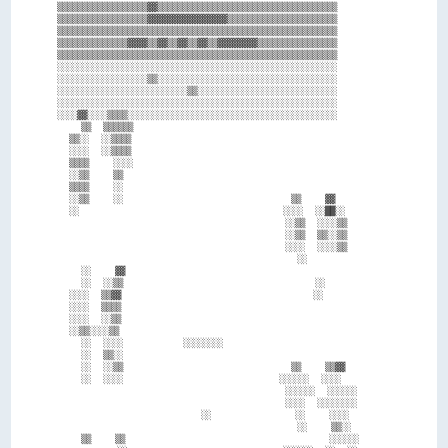
▒▒▒▒▒▒▒▒▒▒▒▒▒▒▒▒▒▒▓▓▒▒▒▒▒▒▒▒▒▒▒▒▒▒▒▒▒▒▒▒▒▒▒▒▒▒▒▒▒▒▒▒▒▒▒▒

▒▒▒▒▒▒▒▒▒▒▒▒▒▒▒▒▒▒▓▓▓▓▓▓▓▓▓▓▓▓▓▓▓▓▒▒▒▒▒▒▒▒▒▒▒▒▒▒▒▒▒▒▒▒▒▒

▒▒▒▒▒▒▒▒▒▒▒▒▒▒▒▒▒▒▒▒▒▒▒▒▒▒▒▒▒▒▒▒▒▒▒▒▒▒▒▒▒▒▒▒▒▒▒▒▒▒▒▒▒▒▒▒

▒▒▒▒▒▒▒▒▒▒▒▒▒▒▓▓▓▓▒▒▓▓▒▒▓▓▒▒▓▓▒▒▓▓▓▓▓▓▓▓▒▒▒▒▒▒▒▒▒▒▒▒▒▒▒▒

▒▒▒▒▒▒▒▒▒▒▒▒▒▒▒▒▒▒▒▒▒▒▒▒▒▒▒▒▒▒▒▒▒▒▒▒▒▒▒▒▒▒▒▒▒▒▒▒▒▒▒▒▒▒▒▒

░░░░░░░░░░░░░░░░░░░░░░░░░░░░░░░░░░░░░░░░░░░░░░░░░░░░░░░░

░░░░░░░░░░░░░░░░░░▒▒░░░░░░░░░░░░░░░░░░░░░░░░░░░░░░░░░░░░

░░░░░░░░░░░░░░░░░░░░░░░░░░▒▒░░░░░░░░░░░░░░░░░░░░░░░░░░░░

░░░░░░░░░░░░░░░░░░░░░░░░░░░░░░░░░░░░░░░░░░░░░░░░░░░░░░░░

░░░░▓▓░░░░▒▒▒▒░░░░░░░░░░░░░░░░░░░░░░░░░░░░░░░░░░░░░░░░░░

    ▒▒  ▒▒▒▒▒▒                                          

  ▒▒░░  ░░▒▒▒▒                                          

  ░░░░  ░░▒▒▒▒                                          

  ▒▒▒▒    ░░░░                                          

  ░░▒▒    ▒▒                                            

  ▒▒▒▒    ░░                                            

  ░░▒▒    ░░                            ▒▒    ▓▓        

  ░░                                  ░░░░  ░░██░░      

                                      ░░▒▒  ░░░░▒▒      

                                      ░░▒▒  ▒▒░░▒▒      

                                      ░░░░  ░░░░▒▒      

                                        ░░              

    ░░    ▓▓                                            

    ░░  ░░▒▒                                ░░          

  ░░░░  ▒▒▓▓                                ░░          

  ░░░░  ▒▒▒▒                                            

  ░░░░  ░░▒▒                                            

  ░░▒▒░░░░▒▒                                            

    ░░  ░░░░          ░░░░░░░░                          

    ░░  ▒▒░░                                            

    ░░  ░░▒▒                            ▒▒    ▒▒▓▓      

    ░░  ░░░░                          ░░░░░░  ░░░░      

                                      ░░░░░░  ░░░░░░    

                                      ░░░░  ░░░░░░░░    

                        ░░              ░░    ░░░░      

                                        ░░    ▒▒░░      

    ▒▒    ▒▒                                  ░░░░░░    
