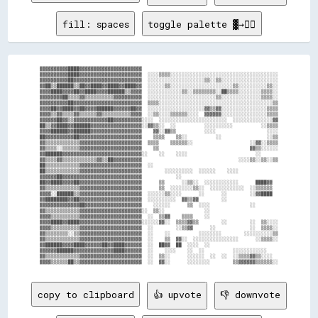
fill: spaces
toggle palette ▓→✊🏽
▓▓▓▓▓▓▓▓▓▓████▓▓▓▓▓▓▓▓▓▓▓▓▓▓▓▓▓▓▓▓▓▓                                                

▓▓▓▓▓▓▓▓▓▓████▓▓▓▓▓▓▓▓▓▓▓▓▓▓▓▓▓▓▓▓▓▓  ░░░░▒▒▒▒░░░░░░░░░░░░░░░░░░░░░░░░░░░░░░░░░░░░░░

▓▓▓▓▓▓▓▓▓▓██▓▓▓▓▓▓▓▓▓▓▓▓▓▓▓▓▓▓▓▓▓▓▓▓  ░░░░░░░░░░░░░░░░░░░░▒▒░░▒▒░░░░░░░░░░░░░░░░░░░░

▓▓██▒▒██████▒▒██▓▓████▓▓████▓▓████▓▓  ░░░░░░▒▒░░░░░░░░░░░░░░░░░░░░░░▒▒░░░░░░░░░░▒▒░░

▓▓▓▓████▓▓▓▓██▓▓████▓▓▓▓██████▒▒▓▓▓▓  ░░░░░░░░░░░░▒▒░░▒▒▒▒▒▒▒▒░░██▒▒▒▒░░░░░░░░▒▒▒▒░░

▓▓▓▓▓▓▓▓██▒▒▒▒▓▓▒▒▒▒▒▒▒▒▒▒▓▓▓▓▓▓▓▓▓▓  ░░░░░░░░░░░░░░░░░░░░░░░░▒▒░░░░░░░░░░░░░░▒▒▒▒░░

▓▓▓▓▓▓▓▓▓▓██▓▓▓▓▓▓▓▓▓▓▓▓▓▓▓▓▓▓▓▓▓▓▓▓  ▒▒▒▒░░░░░░░░░░░░░░░░░░░░░░░░░░░░░░░░░░░░░░░░▒▒

▓▓▓▓██▓▓████▓▓██▓▓▓▓██████▓▓▓▓▓▓██▓▓  ░░░░░░░░░░░░░░░░░░░░▓▓▒▒▓▓░░░░░░░░░░░░░░░░▒▒▒▒

▓▓▓▓▒▒▓▓▒▒▒▒▓▓▒▒▒▒▒▒▓▓▒▒▒▒▒▒▒▒▒▒▓▓▓▓  ░░▒▒░░░░▒▒▒▒▒▒░░░░  ▓▓▓▓▓▓░░░░░░░░░░░░░░░░▒▒▒▒

▓▓▓▓▓▓██▓▓▒▒▓▓▓▓▓▓▓▓▓▓▓▓██▓▓▓▓▓▓▓▓▓▓░░░░  ░░░░░░░░░░░░░░░░░░░░░░░░  ░░░░░░░░░░░░░░▓▓

██▒▒▓▓████▓▓██████▓▓▓▓▓▓▓▓▓▓▓▓▓▓▓▓▓▓░░▓▓▒▒░░  ░░          ░░░░░░░░░░          ░░▒▒▒▒

▓▓▓▓██████▓▓██████▓▓▓▓▓▓▓▓▓▓▓▓▓▓▓▓▓▓    ▓▓░░▓▓▒▒          ░░░░                  ░░░░

██▓▓▓▓▓▓▓▓▓▓██▓▓▓▓▓▓▓▓▓▓▓▓▓▓▓▓▓▓▓▓▓▓    ▒▒▒▒    ▒▒░░          ░░                ░░▒▒

▓▓▒▒▒▒▒▒▒▒▒▒▒▒▓▓▓▓▓▓▓▓▓▓▓▓▓▓▓▓▓▓▓▓▓▓  ▒▒▒▒    ▒▒▒▒▒▒░░                    ░░▓▓░░▒▒▒▒

▓▓▒▒▒▒░░▒▒▒▒▒▒▓▓▓▓▓▓▓▓▓▓▓▓▓▓▓▓▓▓▓▓▓▓    ▒▒                                ▓▓▒▒░░░░░░

▓▓██████▓▓▓▓▓▓▓▓▓▓▓▓▓▓▓▓▓▓▓▓▓▓▓▓▓▓▓▓░░    ░░    ░░░░                        ░░      

▓▓▒▒▒▒▓▓▒▒▒▒▒▒▒▒▒▒▒▒▓▓▒▒██▓▓▓▓▓▓▓▓▓▓                                  ░░░░▒▒░░▒▒░░▒▒

██▒▒▒▒▒▒▒▒▒▒▒▒▓▓▓▓▓▓▓▓▓▓▓▓▓▓▓▓▓▓▓▓▓▓  ░░                                            

██▒▒▒▒▒▒▒▒▒▒▒▒▓▓▓▓▓▓▓▓▓▓▓▓▓▓▓▓▓▓▓▓▓▓        ░░░░░░░░░░  ░░░░░░    ░░░░              

▓▓▓▓▓▓██▓▓▓▓▓▓▓▓▓▓▓▓▓▓▓▓▓▓▓▓▓▓▓▓▓▓▓▓            ░░                                  

██▓▓████▓▓▓▓██▓▓▓▓▓▓▓▓▓▓▓▓▓▓▓▓▓▓▓▓▓▓      ▒▒      ░░▒▒░░  ░░░░░░░░░░░░      ████▓▓  

▓▓▒▒▒▒▒▒▒▒▒▒▒▒▓▓▓▓▓▓▓▓▓▓▓▓▓▓▓▓▓▓▓▓▓▓      ▒▒  ░░░░░░░░▒▒░░  ░░░░░░░░░░░░  ░░▒▒▒▒▒▒  

▓▓▓▓░░██████▒▒▓▓▓▓▓▓▓▓▓▓▓▓▓▓▓▓▓▓▓▓▓▓  ░░░░░░▒▒░░░░      ░░      ░░        ░░▓▓████  

▓▓████████▓▓██▓▓▓▓▓▓▓▓▓▓▓▓▓▓▓▓▓▓▓▓▓▓  ░░░░░░░░░░  ▓▓▒▒▓▓        ░░                  

▓▓▓▓▓▓▓▓▓▓▓▓▓▓██▓▓▓▓▓▓▓▓▓▓▓▓▓▓▓▓▓▓▓▓    ░░░░░░      ▒▒  ░░░░              ░░        

▓▓▒▒▒▒▒▒▒▒▒▒▒▒▓▓▓▓▓▓▓▓▓▓▓▓▓▓▓▓▓▓▓▓▓▓░░  ▒▒░░              ░░                        

▓▓▓▓▒▒▒▒▒▒▒▒▒▒▓▓▓▓▓▓▓▓▓▓▓▓▓▓▓▓▓▓▓▓▓▓  ░░  ▒▒▓▓    ▒▒▒▒    ░░                        

▓▓▓▓████▓▓████▓▓▓▓▓▓▓▓▓▓▓▓▓▓▓▓▓▓▓▓▓▓░░░░░░▓▓░░  ▒▒▒▒▓▓▒▒        ░░        ░░  ▒▒░░░░

▓▓▓▓▒▒▒▒▒▒▒▒▒▒▓▓▓▓▓▓▓▓▓▓▓▓▓▓▓▓▓▓▓▓▓▓  ░░        ░░▒▒▓▓      ░░            ░░  ▒▒▒▒░░

▓▓▒▒▒▒▒▒▒▒░░▒▒▓▓▓▓▓▓▓▓▓▓▓▓▓▓▓▓▓▓▓▓▓▓  ░░    ░░          ░░░░░░░░        ░░░░░░░░░░▒▒

▓▓▒▒▒▒▒▒▒▒▒▒▒▒▓▓▓▓▓▓▓▓▓▓▓▓▓▓▓▓▓▓▓▓▓▓  ░░    ▒▒  ▓▓░░  ░░░░░░░░░░░░░░░░      ░░▒▒▒▒░░

▓▓██████▓▓▓▓████▓▓▓▓▓▓██▓▓████▓▓▓▓▓▓  ░░  ██▓▓  ██  ░░░░  ░░                        

▓▓▓▓▓▓██████▓▓▓▓▓▓▓▓▓▓▓▓▓▓████▓▓▓▓▓▓  ░░    ░░░░    ░░  ░░          ░░░░░░░░░░░░    

▓▓▒▒▒▒▒▒▒▒▒▒▒▒▓▓▓▓▓▓▓▓▓▓▓▓▓▓▓▓▓▓▓▓▓▓  ░░  ▒▒░░      ░░░░░░  ░░  ░░  ░░▒▒▒▒▓▓▒▒░░░░  

copy to clipboard
👍 upvote
👎 downvote