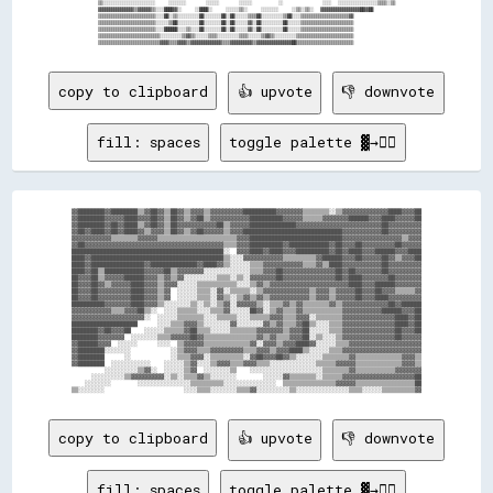
▒▒░░░░░░░░░░░░░░░░░░░░░░░░    ░░░░░░░░      ░░░░░░      ░░░░░░        ░░            ░░░░  ░░░░░░░░░░░░░░░░░░▒▒▒▒░░▒▒

▓▓▓▓▓▓▓▓▓▓▓▓▓▓▓▓▒▒▓▓▓▓▓▓▒▒░░░░████▓▓░░    ░░████░░    ░░░░░░▒▒░░    ░░░░░░░░    ░░▒▒░░▒▒░░  ▓▓▓▓▓▓▓▓▓▓▓▓▓▓▓▓▓▓██▓▓██

▒▒▒▒▒▒▒▒▒▒▒▒▒▒▒▒▒▒▒▒▒▒▒▒▒▒░░░░██░░▒▒░░░░░░░░░░██░░░░░░░░██░░██░░░░░░▒▒▒▒██░░░░░░░░░░▒▒██░░░░▒▒▒▒▒▒▒▒▒▒▒▒▒▒▒▒▒▒▒▒▒▒▓▓

▒▒▒▒▒▒▒▒▒▒▒▒▒▒▒▒▒▒▒▒▒▒▒▒▒▒░░░░░░▒▒██░░░░░░░░░░██░░░░░░░░██░░██░░░░░░▓▓░░██░░░░░░░░░░██░░░░░░▒▒▒▒▒▒▒▒▒▒▒▒▒▒▒▒▒▒▒▒▒▒▒▒

▒▒▒▒▒▒▒▒▒▒▒▒▒▒▒▒▒▒▒▒▒▒▒▒▒▒░░░░██████░░░░▒▒░░░░██░░░░░░░░██░░██░░░░░░▓▓░░██░░░░░░░░░░██░░░░░░▒▒▒▒▒▒▒▒▒▒▒▒▒▒▒▒▒▒▒▒▒▒▒▒

▒▒▒▒▒▒▒▒▒▒▒▒▒▒▒▒▒▒▒▒▒▒▒▒▒▒▒▒░░░░░░░░░░▒▒▓▓▒▒░░░░░░▒▒▒▒░░░░░░░░░░▒▒▒▒░░░░░░▒▒▓▓▒▒░░░░░░░░░░▒▒▒▒▒▒▒▒▒▒▒▒▒▒▒▒▒▒▒▒▒▒▒▒▒▒

copy to clipboard
👍 upvote
👎 downvote
fill: spaces
toggle palette ▓→✊🏽
▓▓████████▓▓████████▒▒▓▓██▓▓▒▒██▓▓▒▒▓▓▓▓▒▒▓▓▓▓▓▓▓▓▓▓██████████▓▓▓▓▓▓▓▓▒▒▒▒▒▒▒▒░░▒▒▓▓▓▓▓▓▓▓▓▓▓▓▓▓████▓▓▓▓██

▓▓████████▓▓▓▓▓▓████▓▓▓▓██▓▓▒▒██▓▓▒▒▓▓██▒▒▓▓▓▓▓▓▓▓▓▓▓▓██████████▓▓▓▓▓▓▒▒▒▒▒▒▓▓▓▓▓▓▓▓██████▓▓▓▓████▓▓▓▓▓▓██

▓▓████████▓▓██▓▓████▒▒▓▓██▓▓▒▒██▓▓▓▓▓▓▓▓▓▓▓▓██▒▒▓▓▓▓▓▓██████████████▓▓▓▓▓▓▓▓▓▓▓▓▓▓▓▓▓▓▓▓▓▓▓▓▓▓██▓▓▓▓▓▓▓▓▓▓

▓▓██▓▓████▓▓██▓▓████▓▓▒▒▓▓▓▓▒▒██▓▓▒▒▓▓██▓▓▓▓▓▓▒▒▓▓▓▓██████████████████████████████▓▓▓▓▓▓▓▓▓▓▓▓██▓▓▓▓▓▓▓▓▓▓

▓▓▓▓▓▓▓▓▓▓▓▓▒▒▒▒▒▒▒▒▓▓▓▓▓▓▒▒▒▒▒▒▒▒▒▒▒▒▒▒▒▒▒▒▒▒▒▒▒▒▓▓▓▓████████████████████████████▓▓▓▓▓▓▓▓▓▓▓▓▓▓▓▓▓▓▒▒▓▓▓▓

▓▓██▓▓▓▓▓▓▓▓▓▓▓▓▓▓▓▓▓▓▓▓▓▓▓▓▓▓▓▓▓▓▓▓▓▓▓▓▓▓▓▓▓▓▒▒▒▒▓▓▓▓██████████▓▓████████████▓▓██▓▓▓▓██▓▓▓▓▓▓▓▓▓▓██▓▓▓▓▓▓

██████████████████████████████████████████████░░  ▓▓▓▓████▓▓████▓▓▓▓██████████▓▓██▓▓████▓▓▓▓██████▓▓▓▓████

████▓▓████████████████████████████████████████▒▒░░░░▓▓▓▓▓▓▓▓▓▓▓▓▒▒▒▒▒▒▒▒▒▒▓▓██████▓▓▓▓██▓▓▓▓▓▓██▓▓▒▒▓▓▓▓██

████▓▓████████████████▓▓██████████████▓▓████▓▓▒▒░░░░░░▒▒▒▒▓▓▓▓▓▓▓▓▓▓▓▓▒▒▒▒▓▓▒▒████▓▓▓▓▓▓▓▓▓▓▓▓██▓▓▓▓▓▓▓▓▓▓

████▓▓██▒▒████████████▓▓▓▓▓▓██▒▒▓▓▓▓▓▓▓▓░░░░░░░░░░░░░░▒▒▒▒▓▓▓▓██▓▓▓▓▓▓▓▓▓▓▓▓▓▓▓▓██▓▓██▓▓▓▓▓▓▓▓██▓▓▓▓▓▓▓▓▓▓

██▓▓▓▓██▒▒▓▓▓▓▓▓██████▓▓▓▓▒▒▓▓▒▒▓▓░░░░░░░░░░▒▒▒▒░░▒▒░░▓▓▓▓▓▓▓▓██▓▓▓▓▓▓▓▓▓▓▓▓▓▓▓▓██▓▓████▓▓▓▓▓▓▓▓██▓▓▓▓▓▓▓▓

██▓▓▓▓██▓▓▒▒▓▓▓▓▓▓████▓▓▓▓▒▒▓▓▓▓░░░░░░▒▒▒▒▒▒▒▒▒▒▒▒░░░░▒▒▓▓▒▒▓▓▓▓▓▓▓▓▓▓▓▓▓▓▓▓▓▓▓▓▓▓▓▓████▓▓▓▓██████▓▓▓▓▓▓▓▓

██▓▓▓▓██▓▓▓▓▓▓▓▓▓▓████▓▓▓▓▒▒▓▓  ░░░░░░▒▒▒▒░░▓▓░░▒▒▒▒▒▒░░▒▒▓▓▓▓▓▓▓▓▓▓▓▓▓▓▒▒▓▓▓▓▒▒▓▓▓▓▓▓██▓▓▓▓██▓▓▓▓▒▒▒▒▒▒▓▓

██▓▓▓▓██▓▓▓▓▓▓▓▓▓▓████▓▓▓▓▒▒▓▓  ░░░░░░▒▒▒▒░░▓▓▒▒░░▒▒▓▓▒▒▓▓▒▒▓▓▓▓▓▓▓▓▓▓▓▓▒▒▓▓▓▓▒▒▓▓▓▓▓▓██▓▓▓▓████▓▓▓▓▓▓▓▓▓▓

██████████▓▓▓▓▓▓▓▓████▓▓▓▓▒▒░░░░░░░░▒▒░░▒▒░░▒▒▓▓░░▓▓▓▓▓▓▒▒░░▒▒▒▒▓▓▒▒▓▓▒▒▒▒▒▒▒▒▓▓▒▒▓▓▓▓▓▓▓▓▓▓▓▓▓▓██▓▓██████

▓▓▓▓▓▓▓▓▓▓▓▓▒▒▒▒▓▓▓▓██▒▒░░  ░░░░▒▒▒▒▒▒░░░░▒▒▒▒▓▓░░░░░░██▓▓░░▒▒▓▓▒▒▒▒▓▓▒▒▒▒▒▒▒▒▒▒▒▒▓▓▓▓▓▓▓▓▓▓▓▓██████▓▓▓▓██

▓▓▓▓▓▓▓▓▓▓▓▓▓▓▓▓▓▓▓▓▓▓░░  ░░░░░░▒▒▒▒▒▒▒▒░░░░▒▒▒▒▒▒░░░░▒▒▒▒▒▒▓▓▓▓▒▒▒▒▓▓▓▓░░▒▒▒▒▒▒▒▒▓▓▓▓▓▓▓▓▓▓▓▓▓▓▓▓████▓▓██

████████████████████      ░░░░▒▒▒▒▓▓▓▓▒▒░░░░░░░░▓▓░░░░░░░░▓▓▒▒▓▓▒▒▒▒▓▓██▒▒░░░░▒▒▒▒▓▓▓▓▓▓▓▓▓▓▓▓▓▓▓▓████▓▓██

████████▓▓██▓▓▓▓██    ░░░░░░▒▒▒▒▒▒▓▓██▒▒▒▒░░░░░░▒▒▒▒▒▒▒▒▓▓▓▓▓▓▓▓▒▒▓▓▓▓██░░░░░░▒▒▒▒▓▓▓▓▓▓▓▓▓▓▓▓▓▓▓▓██▓▓▓▓██

████████▓▓▓▓▓▓▓▓  ░░░░░░░░▒▒▒▒▓▓▓▓▓▓██▓▓▒▒▒▒▒▒▒▒▒▒▒▒▒▒▒▒▓▓▒▒▓▓▒▒▒▒▓▓▓▓██░░▒▒░░░░▒▒▓▓▓▓▓▓▓▓▓▓▓▓▓▓▓▓██▓▓▓▓▓▓

▓▓██████▓▓▓▓  ░░░░░░      ░░░░  ▒▒▓▓▓▓▓▓▒▒▒▒▒▒▒▒▒▒▒▒▒▒▓▓░░▓▓▓▓▒▒▓▓▓▓████▓▓░░░░░░▒▒▒▒▓▓▓▓▓▓▓▓▓▓▓▓▓▓▓▓▓▓▓▓▓▓

▓▓████████░░░░░░░░            ░░▒▒▓▓▓▓▒▒▒▒▓▓▓▓▓▓▓▓▓▓▒▒▒▒▓▓▓▓▒▒▓▓▓▓████▒▒░░░░░░▒▒▒▒▓▓▓▓▓▓▓▓▓▓▓▓▓▓▓▓▓▓▓▓▓▓▓▓

▓▓████████      ░░            ░░▒▒▒▒▓▓▓▓░░▒▒▒▒▒▒▒▒▒▒░░▓▓██▓▓▓▓██▓▓▒▒░░░░░░░░▒▒▒▒▒▒▒▒▓▓▒▒▒▒▒▒▒▒▒▒▒▒▒▒▓▓▓▓▒▒

▓▓████████  ░░░░░░░░░░░░    ░░░░░░▒▒▓▓░░░░▒▒▓▓▓▓▒▒▒▒▓▓▓▓▒▒▒▒░░░░░░░░░░░░░░▒▒▒▒▒▒▓▓▓▓▓▓▒▒▒▒▒▒▒▒▒▒▒▒▒▒▓▓▓▓▒▒

          ░░░░░░░░░░▒▒▓▓░░  ░░░░░░▒▒▓▓  ░░░░░░░░▒▒    ░░░░░░░░░░░░░░░░░░░░░░▒▒▒▒▒▒▒▒▓▓▒▒▒▒▒▒▒▒▒▒▒▒▓▓▓▓▓▓▓▓

      ░░░░░░░░░░▒▒▓▓▓▓▓▓▓▓▓▓░░▒▒░░▒▒▒▒▓▓▒▒░░░░░░░░        ░░░░░░▓▓▒▒▒▒▒▒▒▒░░▒▒▒▒▒▒▓▓▓▓▓▓▓▓▓▓▓▓▓▓▓▓▓▓▓▓▓▓██

    ░░░░░░░░        ░░░░░░░░░░░░░░░░▒▒▒▒▒▒▒▒▒▒░░░░░░░░░░░░░░░░  ▒▒▒▒▒▒▒▒▒▒▒▒▒▒▒▒▓▓▓▓▓▓▒▒▒▒▒▒▒▒▒▒▒▒▒▒▒▒▒▒██

copy to clipboard
👍 upvote
👎 downvote
fill: spaces
toggle palette ▓→✊🏽