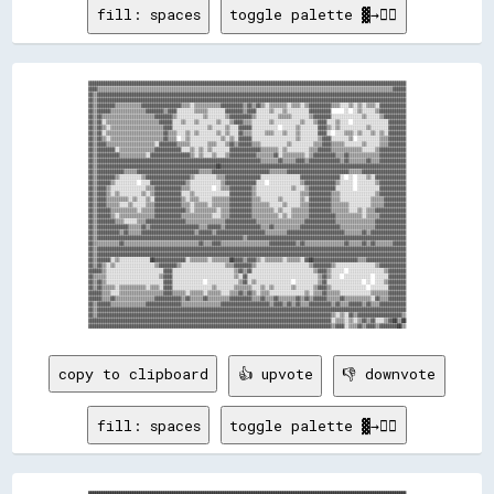
fill: spaces
toggle palette ▓→✊🏽
▓▓▓▓▓▓▓▓▓▓▓▓▓▓▓▓▓▓▓▓▓▓▓▓▓▓▓▓▓▓▓▓▓▓▓▓▓▓▓▓▓▓▓▓▓▓▓▓▓▓▓▓▓▓▓▓▓▓▓▓▓▓▓▓▓▓▓▓▓▓▓▓▓▓▓▓▓▓▓▓▓▓▓▓▓▓▓▓▓▓▓▓▓▓▓▓▓▓▓▓▓▓▓▓▓▓▓▓▓▓▓▓▓▓▓▓▓▓▓▓▓▓▓▓▓▓▓▓▓▓▓▓▓▓▓▓▓▓▓▓▓▓▓▓

▓▓▓▓▒▒▒▒▒▒▒▒▒▒▒▒▒▒▒▒▒▒▒▒▒▒▒▒▒▒▒▒▒▒▒▒▒▒▒▒▒▒▒▒▒▒▒▒▒▒▒▒▒▒▒▒▒▒▒▒▒▒▒▒▒▒▒▒▒▒▒▒▒▒▒▒▒▒▒▒▒▒▒▒▒▒▒▒▒▒▒▒▒▒▒▒▒▒▒▒▒▒▒▒▒▒▒▒▒▒▒▒▒▒▒▒▒▒▒▒▒▒▒▒▒▒▒▒▒▒▒▒▒▒▒▒▒▒▓▓▓▓▓▓

▓▓▒▒▓▓▓▓▓▓▓▓▓▓▓▓▓▓▓▓▓▓▓▓▓▓▓▓▓▓▓▓▓▓▓▓▓▓▓▓▓▓▓▓▓▓▓▓▓▓▓▓▓▓▓▓▓▓▓▓▓▓▓▓▓▓▓▓▓▓▓▓▓▓▓▓▓▓▓▓▓▓▓▓▓▓▓▓▓▓▓▓▓▓▓▓▓▓▓▓▓▓▓▓▓▓▓▓▓▓▓▓▓▓▓▓▓▓▓▓▓▓▓▓▓▓▓▓▓▓▓▓▓▓▓▓▓▓▓▓▓▓▓▓

▓▓▒▒▓▓▓▓▓▓▓▓▓▓▓▓▓▓▓▓▓▓▓▓▓▓▓▓▓▓▓▓▓▓▓▓▓▓▓▓▓▓▓▓▓▓▓▓▓▓▓▓▓▓▓▓▓▓▓▓▓▓▓▓▓▓▓▓▓▓▓▓▓▓▓▓▓▓▓▓▓▓▓▓▓▓▓▓▓▓▓▓▓▓▓▓▓▓▓▓▓▓▓▓▓▓▓▓▓▓▓▓▓▓▓▓▓▓▓▓▓▓▓▓▓▓▓▓▓▓▓▓▓▓▓▓▓▓▓▓▓▓▓▓

▓▓▒▒▓▓▓▓▓▓▓▓▒▒▒▒▒▒▒▒▒▒▒▒▓▓▓▓▓▓▓▓▓▓▓▓▓▓▓▓▓▓▒▒▒▒░░▒▒▒▒▒▒▒▒▒▒▒▒▓▓▓▓▓▓▓▓▓▓▒▒▓▓▒▒▓▓▒▒░░▒▒▒▒▒▒▒▒░░▒▒▒▒░░▒▒▓▓▓▓▓▓▓▓▓▓▒▒▒▒░░░░▒▒░░▒▒░░▒▒▒▒░░▓▓▓▓▓▓▓▓▓▓▓▓

▓▓▒▒▓▓▓▓▓▓▒▒▒▒▒▒▒▒▒▒▒▒▒▒▒▒▓▓▓▓▓▓▓▓▒▒▓▓▓▓░░░░░░░░▒▒▒▒▒▒░░░░░░░░▓▓▓▓▓▓▓▓▒▒▓▓▓▓░░░░░░▒▒░░░░▒▒░░░░░░░░░░▓▓▓▓▓▓▓▓▓▓      ░░  ░░▒▒░░░░░░▒▒▓▓▓▓▓▓▓▓▓▓▓▓

▓▓▒▒▓▓▒▒▒▒▒▒▒▒▒▒▒▒▒▒▒▒▒▒▒▒▒▒▒▒▓▓▓▓▓▓▓▓▒▒░░░░░░░░░░░░▒▒░░░░░░░░▒▒▓▓▓▓▓▓▓▓▓▓▒▒░░░░░░░░░░▒▒▒▒▒▒░░░░░░░░▒▒▓▓▓▓▓▓▓▓░░░░░░░░░░░░░░▒▒░░░░░░▒▒▓▓▓▓▓▓▓▓▓▓

▓▓▒▒▓▓░░▒▒▒▒▒▒▒▒▒▒▒▒▒▒▒▒▒▒▒▒▒▒▒▒▓▓▓▓▓▓░░░░▒▒░░░░▒▒░░░░░░░░▒▒░░░░▒▒▓▓▓▓▒▒▒▒░░░░░░░░▒▒░░░░░░░░░░░░▒▒░░░░▒▒▓▓▓▓░░░░▒▒░░░░  ░░░░░░░░░░░░░░░░▓▓▓▓▓▓▓▓

▓▓▒▒▓▓▒▒░░▒▒▒▒▒▒▒▒▒▒▒▒▒▒▒▒▒▒▒▒▒▒▒▒▓▓▓▓░░░░░░░░░░░░░░░░▒▒░░░░░░▒▒░░░░▓▓▓▓▓▓░░░░░░░░░░░░  ░░░░░░▒▒░░░░░░░░▓▓▓▓▒▒░░▒▒░░░░░░░░░░░░▒▒░░░░░░░░▓▓▓▓▓▓▓▓

▓▓▒▒▓▓░░▒▒▒▒▒▒▒▒▒▒▒▒▒▒▒▒▒▒▒▒▒▒▒▒▒▒▓▓▒▒▒▒░░░░▒▒░░▒▒░░░░░░░░▒▒░░▒▒░░░░▓▓▒▒▒▒░░░░░░▒▒▒▒░░░░▒▒░░░░▒▒░░░░░░░░▓▓▓▓░░  ░░░░▒▒▒▒░░▒▒░░░░▒▒░░▒▒░░▓▓▓▓▓▓▓▓

▓▓▒▒▓▓▒▒░░▒▒▒▒▒▒▒▒▒▒▒▒▒▒▒▒▒▒▒▒▒▒▒▒▓▓▒▒▒▒  ░░▒▒░░░░░░░░░░░░░░▒▒░░▒▒░░▓▓▓▓▓▓░░░░░░░░░░░░░░░░░░░░▒▒░░░░░░░░▒▒▓▓▓▓░░░░░░░░▒▒  ░░░░░░░░░░▒▒▒▒▓▓▓▓▓▓▓▓

▓▓▒▒▓▓▓▓▒▒▒▒▒▒▒▒▒▒▒▒▒▒▒▒▒▒▒▒▒▒░░▓▓▓▓▓▓▓▓▒▒▒▒▒▒░░░░░░░░▒▒▒▒░░░░▒▒▓▓▒▒▓▓▓▓▓▓▒▒▒▒░░░░░░░░░░░░▒▒░░░░░░░░░░▒▒▒▒▓▓▓▓▒▒▒▒▒▒░░░░░░░░▒▒░░░░░░▒▒▒▒▓▓▓▓▓▓▓▓

▓▓▒▒▓▓▓▓▓▓▓▓░░▒▒▒▒▒▒▒▒▒▒▒▒▒▒▒▒▓▓▓▓▓▓▓▓▓▓▓▓░░░░▒▒░░▒▒░░▒▒░░░░░░░░▓▓▓▓▓▓▓▓▓▓▓▓▓▓▒▒▒▒▒▒▒▒░░▒▒░░░░░░░░░░▒▒▒▒▓▓▓▓▓▓▒▒▒▒▒▒▒▒▒▒▒▒▒▒░░░░░░▒▒▓▓▓▓▓▓▓▓▓▓▓▓

▓▓▒▒▓▓▓▓▓▓▓▓▓▓▒▒▒▒▒▒▒▒▒▒▒▒░░▓▓▓▓▓▓▓▓▓▓▓▓▓▓▓▓▓▓▒▒░░▒▒░░░░▒▒░░░░▒▒▓▓▓▓▓▓▓▓▓▓▓▓▒▒▒▒▒▒▒▒▓▓░░▒▒▒▒▒▒▒▒▒▒░░▒▒▓▓▓▓▓▓▓▓▓▓▒▒▒▒▓▓▒▒▒▒▒▒▒▒▒▒▒▒▒▒▓▓▓▓▓▓▓▓▓▓▓▓

▓▓▒▒▓▓▓▓▓▓▓▓▓▓▓▓▓▓▓▓▓▓▓▓▓▓▓▓▓▓▓▓▓▓▓▓▓▓▓▓▓▓▓▓▓▓▓▓▓▓▓▓▓▓▓▓▓▓▓▓▓▓▓▓▓▓▓▓▓▓▓▓▓▓▓▓▓▓▒▒▒▒▒▒▒▒▓▓▒▒▒▒▒▒▓▓▓▓▒▒▓▓▓▓▓▓▓▓▓▓▓▓▓▓▒▒▓▓▒▒▒▒▒▒▒▒▓▓▒▒▒▒▓▓▓▓▓▓▓▓▓▓▓▓

▓▓▒▒▓▓▓▓▓▓▓▓▓▓▓▓▓▓▓▓▓▓▓▓▓▓▓▓▓▓▓▓▓▓▓▓▓▓▓▓▓▓▓▓▓▓▓▓▓▓▓▓▓▓▓▓▓▓██▓▓▓▓▓▓▓▓▓▓▓▓▓▓▓▓▓▓▓▓▓▓▓▓▓▓▓▓▓▓▓▓▓▓▓▓▓▓▓▓▓▓▓▓▓▓▓▓▓▓▓▓▓▓▓▓▓▓▓▓▓▓▓▓▓▓▓▓▓▓▓▓▓▓▓▓▓▓▓▓▓▓▓▓

▓▓▒▒▓▓▓▓▓▓▓▓▓▓▓▓▒▒▒▒▒▒▓▓▓▓▓▓▓▓▓▓▓▓▓▓▓▓▓▓▓▓▓▓▓▓▓▓▓▓▒▒▒▒▒▒▓▓▓▓▓▓▓▓▓▓▓▓▓▓▓▓▓▓▓▓▓▓▓▓▓▓▒▒▒▒▒▒▒▒▓▓▓▓▓▓▓▓▓▓▓▓▓▓▓▓▓▓▓▓▓▓▓▓▓▓▓▓▒▒▒▒▒▒▓▓▓▓▓▓▓▓▓▓▓▓▓▓▓▓▓▓▓▓

▓▓▒▒▓▓▓▓▓▓▓▓▒▒░░░░░░░░░░▒▒▓▓▓▓▓▓▓▓▓▓▓▓▓▓▓▓▓▓▓▓▒▒░░░░░░░░░░▒▒▒▒▓▓▓▓▓▓▓▓▓▓▓▓▓▓▓▓░░░░░░░░░░░░░░░░░░▓▓▓▓▓▓▓▓▓▓▓▓▓▓▓▓▓▓░░  ░░  ░░░░▒▒░░▓▓▓▓▓▓▓▓▓▓▓▓▓▓

▓▓▒▒▓▓▓▓▓▓▒▒░░░░░░░░░░  ░░░░▓▓▓▓▓▓▓▓▓▓▓▓▓▓▓▓▒▒░░░░░░░░░░░░░░▒▒▓▓▓▓▓▓▓▓▓▓▓▓▓▓░░░░  ░░░░░░░░░░░░░░▒▒▓▓▓▓▓▓▓▓▓▓▓▓▓▓▒▒░░░░░░  ░░░░░░░░▒▒▓▓▓▓▓▓▓▓▓▓▓▓

▓▓▒▒▓▓▓▓▒▒░░░░░░░░░░░░░░░░▒▒▒▒▓▓▓▓▓▓▓▓▓▓▓▓▒▒▒▒░░░░░░░░░░  ░░▒▒▒▒▓▓▓▓▓▓▓▓▓▓▒▒░░░░░░░░░░░░░░░░▒▒░░░░▒▒▓▓▓▓▓▓▓▓▓▓▓▓░░░░░░░░  ░░░░░░░░░░▓▓▓▓▓▓▓▓▓▓▓▓

▓▓▒▒▓▓▓▓▒▒░░▒▒░░░░░░░░░░▒▒░░▒▒▓▓▓▓▓▓▓▓▓▓▓▓░░░░▒▒░░░░░░░░░░░░░░░░▓▓▓▓▓▓▓▓▓▓▒▒░░░░░░░░░░░░░░░░░░░░▒▒▒▒▓▓▓▓▓▓▓▓▓▓▒▒▒▒░░░░░░░░░░░░░░░░▒▒▓▓▓▓▓▓▓▓▓▓▓▓

▓▓▒▒▓▓▓▓▒▒▒▒▒▒▒▒▒▒░░▒▒░░░░▒▒░░▓▓▓▓▓▓▓▓▓▓▓▓▒▒░░▒▒▒▒░░░░░░▒▒▒▒▒▒▒▒▓▓▓▓▓▓▓▓▓▓▒▒▒▒░░░░░░░░▒▒░░░░░░░░▒▒░░▓▓▓▓▓▓▓▓▓▓▒▒▒▒░░░░░░░░░░░░░░▒▒▒▒▒▒▓▓▓▓▓▓▓▓▓▓

▓▓▒▒▓▓▓▓▒▒▒▒▒▒░░░░▒▒░░░░░░▒▒▒▒▓▓▓▓▓▓▓▓▓▓▓▓▒▒▒▒░░▒▒▒▒▒▒░░▒▒▒▒▒▒▒▒▓▓▓▓▓▓▓▓▓▓▒▒▒▒▒▒▒▒░░░░░░▒▒░░░░░░▒▒▒▒▓▓▓▓▓▓▓▓▓▓▒▒▒▒▒▒▒▒░░░░░░░░░░▒▒▒▒▒▒▓▓▓▓▓▓▓▓▓▓

▓▓▒▒▓▓▓▓▓▓▒▒▒▒▒▒▒▒▒▒▒▒░░▒▒▒▒▒▒▓▓▓▓▓▓▓▓▓▓▓▓▓▓▒▒░░▒▒▒▒▒▒▒▒▒▒░░▒▒▒▒▓▓▓▓▓▓▓▓▓▓▒▒▒▒▒▒▒▒▒▒░░▒▒░░░░▒▒▒▒▒▒▒▒▓▓▓▓▓▓▓▓▓▓▒▒▒▒▒▒▒▒░░░░▒▒░░▒▒▒▒▓▓▓▓▓▓▓▓▓▓▓▓▓▓

▓▓▒▒▓▓▓▓▓▓▒▒░░▒▒▒▒▒▒▒▒▒▒▒▒▒▒▒▒▓▓▓▓▓▓▓▓▓▓▓▓▒▒▒▒▒▒▒▒▒▒▒▒▒▒░░░░▒▒▒▒▓▓▓▓▓▓▓▓▓▓▒▒▒▒▒▒▒▒▒▒▒▒░░▒▒░░▒▒▒▒▒▒▒▒▓▓▓▓▓▓▓▓▓▓▓▓▒▒▒▒▒▒▒▒▒▒▒▒░░▒▒▒▒▒▒▓▓▓▓▓▓▓▓▓▓▓▓

▓▓▒▒▓▓▓▓▓▓▓▓▒▒▒▒░░░░░░▒▒▒▒▓▓▓▓▓▓▓▓▓▓▓▓▓▓▓▓▓▓▒▒▒▒▒▒▒▒▒▒▒▒▒▒▒▒▒▒▓▓▓▓▓▓▓▓▓▓▓▓▓▓▒▒▒▒▒▒▒▒▒▒▒▒▒▒▒▒▒▒▒▒▒▒▓▓▓▓▓▓▓▓▓▓▓▓▓▓▒▒▒▒▒▒▒▒▒▒▒▒▒▒▒▒▒▒▓▓▓▓▓▓▓▓▓▓▓▓▓▓

▓▓▒▒▓▓▓▓▓▓▓▓▓▓▓▓▓▓▒▒▒▒▒▒▓▓▒▒▓▓▓▓▓▓▓▓▓▓▓▓▓▓▓▓▓▓▓▓▓▓▒▒▒▒▓▓▓▓▓▓▒▒▓▓▓▓▓▓▓▓▓▓▓▓▓▓▓▓▒▒▒▒▓▓▒▒▒▒▒▒▒▒▒▒▒▒▓▓▓▓▓▓▓▓▓▓▓▓▓▓▓▓▓▓▒▒▒▒▒▒▒▒▒▒▒▒▒▒▒▒▓▓▓▓▓▓▓▓▓▓▓▓▓▓

▓▓▒▒▓▓▓▓▓▓▓▓▓▓▒▒▓▓▒▒▒▒▒▒▓▓▓▓▓▓▓▓▓▓▓▓▓▓▓▓▓▓▓▓▓▓▓▓▒▒▓▓▓▓▓▓▒▒▓▓▓▓▓▓▓▓▓▓▓▓▓▓▓▓▓▓▓▓▓▓▒▒▒▒▒▒▒▒▒▒▓▓▓▓▓▓▓▓▓▓▓▓▓▓▓▓▓▓▓▓▓▓▓▓▓▓▒▒▒▒▒▒▒▒▓▓▒▒▓▓▓▓▓▓▓▓▓▓▓▓▓▓▓▓

▓▓▒▒▓▓▓▓▓▓▓▓▓▓▓▓▓▓▓▓▓▓▓▓▓▓▓▓▓▓▓▓▓▓▓▓▓▓▓▓▓▓▓▓▓▓▓▓▓▓▓▓▓▓▓▓▓▓▓▓▓▓▓▓▓▓▓▓▓▓▒▒▓▓▓▓▓▓▓▓▓▓▓▓▓▓▓▓▓▓▓▓▓▓▓▓▓▓▓▓▓▓▓▓▓▓▓▓▓▓▓▓▓▓▓▓▓▓▓▓▓▓▓▓▓▓▓▓▓▓▓▓▓▓▓▓▓▓▓▓▓▓▓▓

▓▓▒▒▒▒▒▒▒▒▒▒▒▒▓▓▒▒▒▒▒▒▒▒▒▒▒▒▒▒▒▒▒▒▒▒▒▒▒▒▒▒▒▒▒▒▒▒▒▒▓▓▒▒▒▒▓▓▓▓▒▒▒▒▒▒▒▒▒▒▒▒▒▒▒▒▒▒▒▒▒▒▓▓▓▓▓▓▓▓▓▓▓▓▒▒▓▓▒▒▒▒▒▒▒▒▒▒▒▒▒▒▒▒▒▒▓▓▒▒▒▒▒▒▓▓▒▒▓▓▒▒▒▒▒▒▒▒▓▓▓▓▓▓

▓▓▒▒▓▓▓▓▓▓▓▓▓▓▓▓▓▓▓▓▓▓▓▓▓▓▓▓▓▓▓▓▓▓▓▓▓▓▓▓▓▓▓▓▓▓▓▓▓▓▓▓▓▓▓▓▓▓▓▓▓▓▓▓▓▓▓▓▓▓▓▓▓▓▓▓▓▓▓▓▓▓▓▓▓▓▓▓▓▓▓▓▓▓▓▓▓▓▓▓▓▓▓▓▓▓▓▓▓▓▓▓▓▓▓▓▓▓▓▓▓▓▓▓▓▓▓▓▓▓▓▓▓▓▓▓▓▓▓▓▓▓▓▓

▓▓▒▒▓▓▓▓▓▓▓▓▓▓▓▓▓▓▓▓▓▓▓▓▓▓▓▓▓▓▓▓▓▓▓▓▓▓▓▓▓▓▓▓▓▓▓▓▓▓▓▓▓▓▓▓▓▓▓▓▓▓▓▓▓▓▓▓▓▓▓▓▓▓▓▓▓▓▓▓▓▓▓▓▓▓▓▓▓▓▓▓▓▓▓▓▓▓▓▓▓▓▓▓▓▓▓▓▓▓▓▓▓▓▓▓▓▓▓▓▓▓▓▓▓▓▓▓▓▓▓▓▓▓▓▓▓▓▓▓▓▓▓▓

▓▓▒▒▓▓▓▓▓▓░░▒▒░░░░░░░░░░░░░░██▓▓▓▓▓▓▓▓▓▓▓▓▓▓░░▒▒▒▒▒▒▒▒░░▒▒▒▒▒▒▒▒██▓▓▓▓▒▒▓▓▓▓▒▒░░▒▒▒▒▒▒▒▒░░▒▒▒▒▒▒░░▓▓██▓▓▓▓▓▓▓▓▓▓▓▓▓▓▓▓▓▓▓▓▒▒▒▒▓▓▓▓▓▓▓▓▓▓▓▓▓▓▓▓▓▓

▓▓▒▒▓▓▒▒░░▒▒░░░░░░░░░░░░░░░░░░▒▒▓▓▓▓▓▓▓▓▒▒░░░░░░░░░░░░░░░░░░░░▒▒▒▒▓▓▓▓▓▓▓▓▒▒░░░░░░░░░░░░░░░░░░░░░░░░▒▒▓▓▓▓▓▓▓▓▒▒░░░░░░░░░░░░░░░░░░▒▒▓▓▓▓▓▓▓▓▓▓▓▓

▓▓▓▓▓▓▒▒░░░░░░░░░░░░░░░░░░░░░░░░░░▓▓▓▓░░░░░░░░░░░░░░░░░░░░░░░░░░░░▒▒▓▓▒▒▓▓░░░░░░░░░░░░░░░░░░░░░░░░░░░░▒▒▓▓▓▓▒▒░░░░░░  ░░░░░░░░░░░░░░░░▒▒▓▓▓▓▓▓▓▓

▓▓▒▒▒▒▒▒░░░░░░░░░░░░░░░░░░░░░░░░▒▒▓▓▓▓░░░░░░░░░░░░░░░░░░░░░░░░░░░░▒▒░░▓▓░░░░░░░░░░░░░░░░░░░░░░░░░░░░░░░░▒▒▓▓▒▒░░░░  ░░░░░░░░░░░░  ░░░░░░▓▓▓▓▓▓▓▓

▓▓▒▒▓▓▒▒░░░░░░░░░░░░░░░░░░░░░░░░░░▓▓▓▓░░░░░░░░░░░░░░  ░░░░░░░░░░░░░░▒▒▓▓░░▒▒░░░░░░░░░░░░░░░░  ░░░░░░░░░░▒▒▓▓░░░░░░░░░░░░░░░░  ░░  ░░░░▒▒▓▓▓▓▓▓▓▓

▓▓▒▒▓▓▒▒▒▒▒▒░░▒▒▒▒▒▒▒▒▒▒▒▒░░▒▒▒▒░░▓▓▓▓░░░░░░░░░░░░░░░░░░▒▒░░░░░░░░▒▒▒▒▒▒▒▒░░░░▒▒░░▒▒░░░░░░░░▒▒░░░░░░░░▒▒▓▓▓▓▒▒░░░░░░░░░░░░░░░░  ░░░░░░░░▓▓▓▓▓▓▓▓

▓▓▓▓▓▓▒▒▒▒░░░░▒▒▒▒▒▒▒▒▒▒▒▒▒▒▒▒▒▒▒▒▓▓▓▓▒▒▒▒▒▒░░▒▒▒▒▒▒░░▒▒▒▒▒▒░░░░▒▒▒▒▓▓▒▒▓▓▒▒░░▒▒▒▒░░░░░░░░░░░░░░░░▒▒░░▒▒▒▒▓▓▒▒▒▒▒▒░░░░░░░░░░░░░░▒▒▒▒▒▒▒▒▓▓▓▓▓▓▓▓

▓▓▓▓▓▓▒▒▒▒▓▓▒▒▒▒▒▒▒▒▒▒▒▒▒▒▒▒▒▒▓▓▓▓▓▓▓▓▓▓▓▓▒▒▓▓▒▒▒▒▒▒▓▓▒▒▒▒▒▒▒▒▒▒▓▓▓▓▓▓▓▓▓▓▒▒▒▒▓▓▒▒▒▒▓▓▒▒▒▒▒▒▒▒▓▓▒▒▓▓▒▒▓▓▓▓▓▓▒▒▒▒▒▒▓▓▒▒▒▒▒▒▒▒▒▒▒▒░░▓▓▒▒▒▒▓▓▓▓▓▓▓▓

▓▓▒▒▓▓▓▓▓▓▒▒▒▒▒▒▒▒▒▒▒▒▒▒▒▒▓▓▓▓▓▓▓▓▓▓▓▓▓▓▓▓▒▒▒▒▒▒▒▒▒▒▒▒▒▒▒▒▒▒▓▓▓▓▓▓▓▓▓▓▓▓▓▓▓▓▓▓▓▓▓▓▒▒▓▓▓▓▒▒▓▓▒▒▓▓▒▒▒▒▓▓▓▓▓▓▓▓▓▓▒▒▓▓▒▒▒▒▓▓▓▓▓▓▒▒▓▓▒▒▒▒▓▓▓▓▓▓▓▓▓▓▓▓

▓▓▒▒▓▓▓▓▓▓▓▓▓▓▓▓▓▓▓▓▓▓▓▓▓▓▓▓▓▓▓▓▓▓▓▓▓▓▓▓▓▓▓▓▓▓▓▓▓▓▓▓▓▓▓▓▓▓▓▓▓▓▓▓▓▓▓▓▓▓▓▓▓▓▓▓▓▓▓▓▓▓▓▓▓▓▓▓▓▓▓▓▓▓▓▓▓▓▓▓▓▓▓▓▓▓▓▓▓▓▓▓▓▓▓▓▓▓▓▓▓▓▓▓▓▓▓▓▓▓▓▓▓▓▓▓▓▓▓▓▓▓▓▓

▓▓▒▒▓▓▓▓▓▓▓▓▓▓▓▓▓▓▓▓▓▓▓▓▓▓▓▓▓▓▓▓▓▓▓▓▓▓▓▓▓▓▓▓▓▓▓▓▓▓▓▓▓▓▓▓▓▓▓▓▓▓▓▓▓▓▓▓▓▓▓▓▓▓▓▓▓▓▓▓▓▓▓▓▓▓▓▓▓▓▓▓▓▓▓▓▓▓▓▓▓▓▓▓▓▓▓▓▓▓▒▒░░▒▒░░▓▓▒▒▓▓▓▓▓▓▓▓▓▓▓▓▓▓▓▓▓▓▓▓▒▒

▓▓▓▓▓▓▓▓▓▓▓▓▓▓▓▓▓▓▓▓▓▓▓▓▓▓▓▓▓▓▓▓▓▓▓▓▓▓▓▓▓▓▓▓▓▓▓▓▓▓▓▓▓▓▓▓▓▓▓▓▓▓▓▓▓▓▓▓▓▓▓▓▓▓▓▓▓▓▓▓▓▓▓▓▓▓▓▓▓▓▓▓▓▓▓▓▓▓▓▓▓▓▓▓▓▓▓▓▓▓░░▒▒▒▒░░▒▒░░▒▒▓▓▒▒▓▓░░░░▒▒▓▓██▒▒██

copy to clipboard
👍 upvote
👎 downvote
fill: spaces
toggle palette ▓→✊🏽
████████████████████████████████████████████████████████████████████████████████████████████████████████████████████████████████████████████████
████▓▓▒▒▓▓▓▓▓▓▓▓▓▓▓▓▒▒▒▒▒▒▓▓▓▓▓▓▓▓▓▓▓▓▓▓▓▓▓▓▓▓▓▓▓▓▓▓▓▓▓▓▒▒▓▓▓▓▓▓▓▓▓▓▓▓▓▓▒▒▒▒▓▓▓▓██▓▓▒▒▒▒▒▒▓▓▓▓▓▓▓▓▓▓▓▓▓▓▒▒▓▓▓▓▓▓▓▓▓▓▓▓▒▒▒▒▓▓▓▓▓▓▓▓▓▓▓▓▓▓▒▒▓▓▓▓▓▓
██▓▓▓▓▒▒▓▓▓▓▓▓▓▓▓▓▓▓▓▓▓▓▒▒▒▒▓▓▓▓▓▓▓▓▓▓▓▓▓▓▓▓▓▓▓▓▓▓▓▓▓▓▓▓▓▓▓▓▓▓▓▓▓▓▓▓▓▓▓▓▓▓▓▓▓▓▓▓▓▓▓▓▓▓▓▓▓▓▓▓▓▓▓▓▓▓▓▓▓▓▓▓▓▓▓▓▓▓▓▓▓▓▓▓▓▓▓▓▓▓▒▒▓▓▓▓▓▓▓▓▓▓▓▓▓▓▓▓▓▓▒▒
██▒▒▓▓░░▒▒▒▒▒▒▒▒▒▒▒▒▒▒▒▒▒▒▓▓▒▒▒▒▒▒▒▒▒▒▒▒▒▒▒▒░░▓▓▒▒▒▒▒▒▓▓▓▓▒▒▒▒▓▓▒▒▓▓▓▓▓▓▓▓▓▓░░▒▒▓▓▒▒▓▓▓▓▒▒▒▒▒▒▒▒▓▓▒▒▓▓▒▒▒▒▒▒▒▒▒▒▓▓▓▓▒▒▒▒▒▒▒▒▒▒▓▓▒▒▒▒▓▓▒▒▓▓▒▒▓▓▓▓
██▒▒▓▓▒▒▒▒▒▒▓▓▒▒▒▒▒▒▓▓▓▓▒▒▓▓▒▒▒▒▒▒▒▒▒▒▓▓▒▒▓▓▒▒▒▒▒▒▒▒▒▒▒▒▒▒▒▒▓▓▒▒▒▒▒▒▒▒▓▓▒▒▓▓▒▒▒▒▓▓▓▓▒▒▓▓▒▒▒▒▒▒▒▒▒▒▒▒▒▒▒▒▒▒▓▓▒▒▒▒▒▒▒▒▒▒▒▒▒▒▒▒▒▒▓▓▓▓▓▓▓▓▓▓▓▓▒▒▓▓▓▓
██▓▓▓▓▓▓▒▒▓▓▓▓▓▓▒▒▓▓▓▓▓▓▓▓▓▓▓▓▓▓▓▓▓▓▓▓▓▓▓▓▓▓▓▓▓▓▓▓▓▓▓▓▓▓▒▒▓▓▓▓▓▓▓▓▓▓▓▓▓▓▓▓▓▓▓▓▓▓▓▓▓▓▓▓▓▓▒▒▓▓▓▓▓▓▓▓▓▓▓▓▓▓▓▓▓▓▓▓▓▓▓▓▒▒▓▓▓▓▓▓▓▓▓▓▒▒▓▓▓▓▓▓▓▓▒▒▓▓▓▓▓▓
██▓▓▓▓▓▓▒▒▒▒▓▓▒▒▓▓▓▓▒▒▓▓▓▓▓▓▒▒▓▓▓▓▓▓▓▓▓▓▓▓▓▓▓▓▒▒▒▒▓▓▒▒▒▒▓▓▓▓▓▓▓▓▓▓▓▓▓▓▓▓▓▓▒▒▓▓▓▓▓▓▒▒▒▒▓▓▓▓▓▓▓▓▓▓▓▓▓▓▓▓▓▓▓▓▓▓▓▓▓▓▒▒▓▓▓▓▓▓▓▓▓▓▒▒▓▓▓▓▓▓▓▓▒▒▓▓▒▒▓▓▓▓
██▒▒▓▓▓▓▓▓▒▒▓▓▓▓░░▒▒▒▒▒▒▓▓▓▓▓▓▒▒▒▒▒▒▒▒▓▓▓▓▒▒▒▒▓▓▓▓▒▒▓▓▒▒▓▓▓▓▓▓▓▓▓▓▓▓▓▓▓▓▒▒▒▒▓▓▓▓▒▒▒▒▒▒▒▒▒▒▒▒▓▓▒▒▒▒▒▒▓▓▒▒▓▓▓▓▓▓▓▓▒▒▒▒▒▒▒▒▓▓▒▒▒▒▒▒▓▓▒▒▓▓▓▓▓▓▒▒▓▓▓▓
██▓▓▓▓▓▓▓▓▒▒▓▓▓▓▓▓▓▓▓▓▓▓▓▓▓▓▓▓▓▓▓▓▓▓▓▓▓▓▓▓▓▓▓▓▓▓▓▓▓▓▓▓▓▓▓▓▓▓▓▓▓▓▓▓▓▓▓▓▓▓▓▓▓▓▓▓▒▒▓▓▒▒▒▒▒▒▓▓▓▓▒▒▓▓▒▒▒▒▒▒▓▓▓▓▓▓▓▓▓▓▒▒▓▓▓▓▓▓▓▓▒▒▒▒▓▓▓▓▓▓▓▓▒▒▓▓▓▓▓▓▓▓
██▒▒▓▓▓▓▓▓▓▓▒▒▓▓▒▒▓▓▓▓▓▓▓▓▓▓▓▓▓▓▓▓▓▓▓▓▓▓▓▓▓▓▓▓▓▓▓▓▓▓▓▓▓▓▓▓▓▓▓▓▓▓▓▓▓▓▓▓▓▓▓▓▒▒▒▒▒▒▓▓▒▒▒▒▒▒░░░░▒▒▒▒▒▒▓▓▒▒▓▓▒▒▒▒▒▒▒▒▒▒▒▒▓▓▒▒▓▓▒▒▒▒▒▒▒▒▒▒▓▓░░▓▓▒▒▒▒▓▓
██▓▓▓▓▓▓▓▓▓▓▓▓▓▓░░▓▓▓▓▓▓▓▓▓▓▓▓▓▓▓▓▓▓▓▓▓▓▓▓▓▓▓▓▓▓▓▓▓▓▓▓▓▓▓▓▓▓▓▓▓▓▓▓▓▓▓▓▓▓▓▓▓▓▓▓▓▓▓▓▓▓▓▓▓▓▓▓▓▓▓▓▓▓▓▓▓▓▓▓▒▒▓▓▓▓▓▓▓▓▓▓▓▓▓▓▓▓▓▓▓▓▓▓▓▓▓▓▒▒▓▓▓▓▒▒▓▓▓▓▓▓
██▓▓▓▓▓▓▓▓▓▓▒▒▒▒▒▒░░▒▒▓▓▓▓▓▓▓▓▓▓▓▓▓▓▓▓▓▓▓▓▓▓▓▓▓▓▓▓▓▓▓▓▓▓▓▓▓▓▓▓▓▓▓▓▓▓▓▓▓▓▓▓▒▒▒▒▒▒░░▒▒▒▒▒▒▒▒▒▒▒▒▒▒░░▒▒▒▒▒▒▒▒▒▒▒▒▒▒▒▒▒▒▒▒▒▒▒▒▒▒▒▒▓▓▒▒▒▒▒▒░░▓▓▓▓▓▓▓▓
██▒▒▓▓▓▓▓▓▓▓▓▓▓▓▒▒▒▒▓▓▓▓▓▓▓▓▓▓▓▓▓▓▓▓▓▓▓▓▓▓▓▓▓▓▓▓▓▓▓▓▓▓▓▓▓▓▓▓▓▓▓▓▓▓▓▓▓▓▓▓▓▓▒▒▓▓▓▓▓▓▓▓▓▓▓▓▓▓▒▒▓▓▒▒▓▓▓▓▒▒▓▓▓▓▒▒▓▓▓▓▓▓▓▓▓▓▓▓▓▓▒▒▓▓▓▓▓▓▓▓▓▓▓▓▒▒▓▓▓▓▓▓
██▓▓▓▓▓▓▓▓▓▓▒▒▓▓▓▓▓▓▓▓▓▓▓▓▓▓▓▓▓▓▓▓▓▓▓▓▓▓▓▓▓▓▓▓▓▓▓▓▓▓▓▓▓▓▓▓▓▓▓▓▓▓▓▓▓▓▓▓▓▓▓▓▓▓▒▒▓▓▒▒▒▒▒▒▓▓░░▒▒▒▒▒▒▒▒▒▒▓▓▒▒░░▒▒▒▒▒▒▒▒░░▒▒▒▒▒▒▒▒▒▒▒▒▒▒▒▒░░▒▒▓▓▓▓▓▓▓▓
██▒▒▓▓▓▓▓▓▓▓▓▓▓▓▒▒▓▓▓▓▓▓▓▓▓▓▒▒▓▓▓▓▓▓▓▓▓▓▓▓▓▓▓▓▓▓▓▓▓▓▓▓▓▓▓▓▓▓▓▓▓▓▓▓▓▓▓▓▓▓▓▓▓▓▒▒▓▓▓▓▓▓▓▓▓▓▓▓▓▓▓▓▓▓▓▓▓▓▓▓▓▓▒▒▓▓▓▓▓▓▓▓▓▓▒▒▓▓▓▓▓▓▓▓▒▒▓▓▓▓▓▓▓▓▓▓▓▓▓▓▓▓
██▒▒▓▓▓▓▒▒▒▒▒▒▒▒░░▒▒▒▒▓▓▒▒▒▒▒▒▒▒▒▒▓▓▓▓▓▓▓▓▓▓▓▓▓▓▓▓▓▓▓▓▓▓▓▓▓▓▓▓▓▓▓▓▓▓▓▓▓▓▓▓▒▒▒▒▒▒▓▓▒▒▒▒▒▒▒▒▒▒▒▒▒▒▒▒▒▒▒▒▒▒▓▓▒▒▒▒▓▓▒▒▒▒▒▒▒▒▒▒▒▒▒▒▒▒▒▒▒▒▓▓▓▓▓▓▓▓▓▓▓▓
██▒▒▓▓▓▓▓▓▒▒▓▓▓▓▒▒▓▓▓▓▓▓▓▓▓▓▓▓▓▓▒▒▓▓▓▓▓▓▓▓▓▓▓▓▓▓▓▓▓▓▓▓▓▓▓▓▓▓▓▓▓▓▓▓▓▓▓▓▓▓▓▓▓▓▓▓▓▓▓▓▓▓▓▓▓▓▓▓▓▓▒▒▓▓▓▓▓▓▓▓▓▓▓▓▓▓▓▓▓▓▓▓▓▓▓▓▓▓▓▓▓▓▒▒▓▓▓▓▓▓▓▓▓▓▓▓▓▓▓▓▓▓
██▓▓▓▓▓▓▓▓▓▓▓▓▓▓▓▓▓▓▓▓▓▓▓▓▓▓▓▓▓▓▓▓▓▓▓▓▓▓▓▓▓▓▓▓▓▓▓▓▓▓▓▓▓▓▓▓▓▓▓▓▓▓▓▓▓▓▓▓▓▓▓▓▓▓▒▒▒▒▒▒▒▒▒▒▒▒▒▒▓▓▓▓▓▓▓▓▓▓▓▓▓▓▓▓▓▓▓▓▓▓▓▓▓▓▓▓▓▓▓▓▓▓▓▓▓▓▓▓▓▓▓▓▓▓▓▓▓▓▓▓▓▓
██▒▒▓▓▓▓▒▒▓▓▓▓▓▓░░░░▓▓▓▓▒▒▒▒▒▒░░▓▓▓▓▓▓▓▓▓▓▓▓▓▓▓▓▓▓▓▓▓▓▓▓▓▓▓▓▓▓▓▓▓▓▓▓▓▓▓▓▓▓▓▓▓▓▓▓▓▓▓▓▓▓▓▓▓▓▓▓▓▓▓▓▓▓▓▓▓▓▓▓▓▓▓▓▓▓▓▓▓▓▓▓▓▓▓▓▓▓▓▓▓▓▓▓▓▓▓▓▓▓▓▓▓▓▓▓▓▓▓▓
██▓▓▓▓▓▓▓▓▓▓▓▓▒▒▒▒▒▒▓▓▓▓▓▓▓▓▓▓▓▓▓▓▓▓▓▓▓▓▓▓▓▓▓▓▓▓▓▓▓▓▓▓▓▓▓▓▓▓▓▓▓▓▓▓▓▓▓▓▓▓▓▓▓▓▓▓▓▓▒▒▓▓▓▓▓▓▓▓▓▓▓▓▒▒▓▓▓▓▓▓▓▓▓▓▓▓▓▓▓▓▓▓▓▓▓▓▒▒▓▓▓▓▒▒▓▓▓▓▓▓▓▓▓▓▓▓▓▓▓▓▓▓
██▓▓▒▒▓▓▓▓▓▓▓▓▓▓▒▒▒▒▓▓▓▓▓▓▓▓▓▓▓▓▓▓▓▓▓▓▓▓▓▓▓▓▓▓▓▓▓▓▓▓▓▓▓▓▓▓▓▓▓▓▓▓▓▓▓▓▓▓▓▓▓▓▒▒▒▒▓▓▒▒▒▒▒▒▒▒▒▒▒▒▓▓▒▒▒▒▓▓▒▒▓▓▒▒▓▓▒▒▓▓▒▒▓▓▓▓▓▓▓▓▓▓▒▒▓▓▒▒▓▓▒▒▓▓▓▓▓▓▓▓▓▓
██▒▒▓▓▓▓▓▓▓▓▒▒▒▒▒▒▒▒▓▓▓▓▓▓▓▓▓▓▓▓▓▓▓▓▓▓▓▓▓▓▓▓▓▓▓▓▓▓▓▓▓▓▓▓▓▓▓▓▓▓▓▓▓▓▓▓▓▓▓▓▓▓▒▒▒▒▒▒▒▒▓▓▒▒▒▒▒▒▓▓▓▓▓▓▓▓▒▒▓▓▓▓▓▓▒▒▓▓▓▓▓▓▓▓▓▓▓▓▓▓▒▒▓▓▓▓▓▓▓▓▓▓▓▓▓▓▓▓▓▓▓▓
██▓▓▓▓▓▓▓▓▓▓▓▓▒▒▒▒▓▓▒▒▓▓▓▓▓▓▓▓▓▓▓▓▓▓▓▓▓▓▓▓▓▓▓▓▓▓▓▓▓▓▓▓▓▓▓▓▓▓▓▓▓▓▓▓▓▓▓▓▓▓▓▓▒▒▓▓▒▒▒▒▓▓▓▓▒▒▓▓▒▒▒▒▒▒▒▒▓▓▒▒▒▒▒▒▓▓▒▒▒▒▓▓▒▒▒▒▓▓▓▓▓▓▓▓▓▓▓▓▓▓▒▒▓▓▓▓▓▓▓▓▓▓
██▓▓▓▓▓▓▓▓▓▓▒▒▒▒▒▒░░▓▓▓▓▓▓▓▓▓▓▓▓▓▓▓▓▓▓▓▓▓▓▓▓▓▓▓▓▓▓▓▓▓▓▓▓▓▓▓▓▓▓▓▓▓▓▓▓▓▓▓▓▓▓▓▓▓▓▓▓▒▒▒▒▒▒▒▒▒▒▒▒▓▓▒▒▒▒▓▓▓▓▒▒▒▒▓▓▒▒▒▒▒▒▒▒▓▓▓▓▒▒▓▓▓▓▒▒▓▓▓▓▓▓▒▒▓▓▓▓▓▓▓▓
██▒▒▓▓▓▓▓▓▓▓▓▓▓▓▓▓▒▒▓▓▓▓▓▓▓▓▓▓▓▓▓▓▓▓▓▓▓▓▓▓▓▓▓▓▓▓▓▓▓▓▓▓▓▓▓▓▓▓▓▓▓▓▓▓▓▓▓▓▓▓▓▓▒▒▒▒▓▓▒▒▒▒▒▒▒▒▒▒▒▒▒▒▓▓▒▒▓▓▓▓▓▓▒▒▓▓▓▓▒▒▒▒▒▒▒▒▒▒▓▓▒▒▒▒▒▒▒▒▓▓▒▒▓▓▓▓▓▓▓▓▓▓
██▓▓▓▓▓▓▓▓▓▓▓▓▓▓▓▓▓▓▓▓▓▓▒▒▓▓▓▓▓▓▓▓▓▓▒▒▓▓▓▓▓▓▓▓▓▓▓▓▓▓▓▓▓▓▓▓▓▓▓▓▓▓▓▓▓▓▓▓▓▓▓▓▒▒▒▒▓▓▓▓▒▒▓▓▓▓▒▒▓▓▒▒▓▓▒▒▓▓▓▓▓▓▓▓▒▒▓▓▓▓▓▓▒▒▒▒▓▓▓▓▒▒▒▒▓▓▒▒▒▒▓▓▓▓▓▓▓▓▓▓▓▓
██▓▓▓▓▓▓▓▓▓▓▒▒▓▓  ▒▒▓▓▒▒▒▒░░▒▒▒▒▒▒▒▒▒▒▒▒▓▓▒▒▓▓▓▓▓▓▓▓▓▓▓▓▓▓▓▓▓▓▓▓▓▓▓▓▓▓▓▓▓▓▒▒▒▒▓▓▒▒▓▓▒▒▒▒▒▒▓▓▒▒▒▒▒▒▒▒▒▒▒▒░░▒▒▒▒▒▒▒▒▓▓▒▒▒▒▒▒▒▒▓▓▓▓▒▒▒▒▒▒▓▓▓▓▓▓▓▓▓▓
██▓▓▓▓▓▓▓▓▓▓▓▓▓▓▓▓▓▓▓▓▓▓▒▒▓▓▓▓▓▓▒▒▓▓▓▓▓▓▓▓▓▓▓▓▓▓▓▓▓▓▓▓▓▓▓▓▓▓▓▓▓▓▓▓▓▓▓▓▓▓▓▓▓▓▓▓▒▒▓▓▓▓▓▓▓▓▓▓▓▓▒▒▒▒▒▒▒▒▓▓▒▒▒▒▓▓▓▓▓▓▓▓▒▒▓▓▒▒▓▓▓▓▓▓▓▓▒▒▒▒▒▒▓▓▒▒▓▓▓▓▓▓
██▓▓▓▓▓▓▓▓▓▓▓▓▓▓▓▓▓▓▓▓▓▓▒▒▓▓▒▒▓▓▓▓▓▓▓▓▓▓▓▓▓▓▓▓▓▓▓▓▓▓▓▓▓▓▓▓▓▓▓▓▓▓▓▓▓▓▓▓▓▓▓▓▒▒▒▒▒▒▒▒▓▓▒▒▓▓▒▒▓▓▓▓▒▒▓▓▒▒▒▒▒▒▓▓▓▓▒▒▒▒▒▒▒▒▓▓▓▓▓▓▓▓▓▓▓▓▒▒▒▒▒▒▓▓▒▒▒▒▓▓▓▓
██▓▓▒▒▓▓▓▓▓▓▓▓▓▓▒▒▒▒▒▒▓▓▒▒▒▒▒▒▒▒▓▓▒▒▓▓▓▓▓▓▓▓▓▓▓▓▓▓▓▓▓▓▓▓▓▓▓▓▓▓▓▓▓▓▓▓▓▓▓▓▓▓▓▓▓▓▓▓░░▒▒▒▒▓▓▒▒▒▒▒▒▓▓▓▓▓▓▓▓▓▓▓▓▓▓▒▒▒▒▓▓▒▒▒▒▓▓▓▓▓▓▓▓▓▓▓▓▓▓▓▓▓▓▒▒▒▒▓▓▓▓
██▓▓▓▓▓▓▓▓▓▓▓▓▒▒▒▒▒▒▒▒▓▓▓▓▓▓▓▓▓▓▓▓▓▓▓▓▓▓▓▓▓▓▓▓▓▓▓▓▓▓▓▓▓▓▓▓▓▓▓▓▓▓▓▓▓▓▓▓▓▓▓▓▒▒▒▒▓▓▓▓▓▓▒▒▒▒▒▒▓▓▒▒▓▓▓▓▒▒▓▓▓▓▒▒▒▒▒▒▒▒▒▒▓▓▓▓▒▒▒▒▒▒▓▓▓▓▒▒▓▓▒▒▓▓▓▓▒▒▓▓▓▓
██▒▒▓▓▓▓▓▓▓▓▒▒▒▒░░▒▒▓▓▓▓▓▓▓▓▓▓▓▓▓▓▓▓▓▓▓▓▓▓▓▓▓▓▓▓▓▓▓▓▓▓▓▓▓▓▓▓▓▓▓▓▓▓▓▓▓▓▓▓▓▓▓▓▒▒▓▓▓▓▓▓▓▓▒▒▒▒▓▓▒▒▓▓▓▓▓▓▓▓▓▓▓▓▓▓▓▓▓▓▒▒▓▓▓▓▓▓▓▓▓▓▓▓▒▒▓▓▓▓▓▓▒▒▓▓▓▓▓▓▓▓
██▒▒▓▓▓▓▓▓▓▓▒▒▓▓▓▓▓▓▓▓▓▓▓▓▒▒▓▓▒▒▓▓▒▒▓▓▓▓▓▓▓▓▓▓▓▓▓▓▓▓▓▓▓▓▓▓▓▓▓▓▓▓▓▓▓▓▓▓▓▓▓▓▒▒▒▒▒▒▓▓▒▒▒▒▓▓▒▒▒▒▓▓▓▓▒▒▓▓▒▒▓▓▒▒▓▓▒▒▓▓▓▓▒▒▓▓▓▓▒▒▒▒▒▒▒▒▒▒▓▓▓▓▓▓▓▓▓▓▓▓▓▓
██▓▓▓▓▓▓▓▓▓▓▓▓▓▓▓▓▓▓▓▓▒▒▒▒▓▓▓▓▓▓▓▓▒▒▓▓▓▓▓▓▓▓▒▒▓▓▓▓▓▓▓▓▓▓▓▓▓▓▓▓▓▓▓▓▓▓▓▓▓▓▓▓▓▓▒▒▓▓▓▓▓▓▒▒▓▓▒▒▒▒▓▓▓▓▒▒▓▓▓▓▓▓▒▒▓▓▒▒▓▓▓▓▓▓▒▒▓▓▒▒▒▒▓▓▓▓▓▓▓▓▓▓▓▓▓▓▓▓▓▓▓▓
██▒▒▓▓▓▓▓▓▓▓▓▓▓▓▒▒▒▒▒▒▓▓▒▒░░░░▒▒▒▒▒▒▒▒▒▒▓▓▓▓▓▓▒▒▒▒▓▓▓▓▓▓▓▓▓▓▓▓▓▓▓▓▓▓▓▓▓▓▓▓▓▓▓▓▒▒▒▒▒▒▓▓▒▒▒▒▒▒▒▒▒▒▒▒▒▒▒▒▓▓▒▒▒▒▓▓▒▒▓▓▓▓▓▓▒▒▓▓▒▒▓▓▓▓▓▓▓▓▓▓▓▓▓▓▓▓▓▓▒▒
██▓▓▓▓▓▓▓▓▓▓▓▓▒▒▓▓▒▒▓▓▓▓▓▓▓▓▓▓▓▓▓▓▓▓▓▓▓▓▓▓▒▒▓▓▓▓▓▓▓▓▓▓▓▓▓▓▓▓▓▓▓▓▓▓▓▓▓▓▓▓▓▓▒▒▓▓▓▓▓▓▓▓▓▓▓▓▒▒▓▓▓▓▓▓▓▓▓▓▓▓▓▓▒▒▓▓▓▓▒▒▓▓▓▓▓▓▓▓▒▒▓▓▓▓▓▓▓▓▓▓▓▓▓▓▓▓▓▓▓▓▓▓
██▓▓▓▓▓▓▓▓▓▓▓▓▓▓▓▓▓▓▓▓▓▓▓▓▓▓▓▓▓▓▓▓▓▓▓▓▓▓▓▓▓▓▓▓▓▓▓▓▓▓▓▓▓▓▓▓▓▓▓▓▓▓▓▓▓▓▓▓▓▓▓▓▓▓▓▓▓▓▒▒▒▒▓▓▓▓▓▓▓▓▓▓▒▒▓▓▓▓▓▓▓▓▓▓▒▒▓▓▒▒▓▓▓▓▓▓▓▓▓▓▒▒▓▓▓▓▓▓▓▓▓▓▓▓▓▓▓▓▓▓▓▓
██▒▒▓▓▓▓▒▒▒▒▓▓▓▓▒▒▒▒▓▓▓▓▒▒▒▒▒▒▒▒▒▒▓▓▒▒▒▒▒▒▒▒▓▓▓▓▓▓▓▓▓▓▓▓▓▓▓▓▓▓▓▓▓▓▓▓▓▓▓▓▓▓▒▒▒▒▓▓▓▓▓▓▓▓▓▓▓▓▓▓▓▓▓▓▓▓▓▓▓▓▓▓▓▓▓▓▓▓▓▓▓▓▓▓▓▓▓▓▓▓▓▓▓▓▓▓▓▓▓▓▓▓▓▓▓▓▓▓▓▓▓▓
██▓▓▓▓▓▓▓▓▓▓▓▓▓▓▓▓▒▒▓▓▒▒▓▓▓▓▓▓▓▓▓▓▓▓▓▓▓▓▓▓▓▓▓▓▓▓▓▓▓▓▓▓▓▓▓▓▓▓▓▓▓▓▓▓▓▓▓▓▓▓▒▒▒▒▒▒▒▒▒▒▓▓▒▒▒▒▒▒▒▒▒▒▓▓▒▒▒▒▒▒▒▒▓▓▒▒▒▒▒▒▓▓▒▒▒▒▓▓▓▓▒▒▒▒▓▓▓▓▓▓▓▓▓▓▓▓▓▓▓▓▓▓
██▓▓▓▓▓▓▓▓▓▓▒▒▓▓▓▓▒▒▓▓▓▓▓▓▓▓▓▓▓▓▓▓▓▓▓▓▓▓▓▓▓▓▓▓▓▓▓▓▓▓▓▓▓▓▓▓▓▓▓▓▓▓▓▓▓▓▓▓▓▓▓▓▓▓▓▓▓▓▒▒▓▓▓▓▓▓▓▓▓▓▒▒▓▓▓▓▓▓▓▓▓▓▓▓▓▓▓▓▓▓▓▓▓▓▓▓▓▓▓▓▓▓▓▓▓▓▓▓▓▓▒▒▓▓▓▓▓▓▓▓▓▓
██▒▒▓▓▓▓▓▓▓▓▓▓▓▓▓▓▒▒▓▓▓▓▓▓▓▓▓▓▓▓▓▓▓▓▓▓▓▓▓▓▓▓▓▓▓▓▓▓▓▓▓▓▓▓▓▓▓▓▓▓▓▓▓▓▓▓▓▓▓▓▓▓▒▒░░░░░░░░▒▒░░▒▒▒▒░░▒▒▒▒▒▒▒▒▒▒▒▒▒▒▒▒░░▒▒▓▓▒▒▒▒▒▒▓▓░░▓▓▒▒▒▒░░▓▓▓▓▓▓▓▓▓▓
██▓▓▓▓▓▓▓▓▓▓▓▓▒▒░░░░▓▓▓▓▓▓▓▓▓▓▓▓▓▓▓▓▓▓▓▓▓▓▓▓▓▓▓▓▓▓▓▓▓▓▓▓▓▓▓▓▓▓▓▓▓▓▓▓▓▓▓▓▓▓▒▒▓▓▓▓▓▓▓▓▓▓▓▓▓▓▓▓▓▓▓▓▓▓▒▒▓▓▓▓▓▓▓▓▓▓▒▒▓▓▓▓▓▓▓▓▓▓▓▓▓▓▓▓▓▓▒▒▓▓▓▓▓▓▓▓▓▓▓▓
██▒▒▓▓▓▓▓▓▓▓▓▓▒▒░░▒▒▓▓▓▓▓▓▓▓▓▓▓▓▓▓▓▓▓▓▓▓▓▓▓▓▓▓▓▓▓▓▓▓▓▓▓▓▓▓▓▓▓▓▓▓▓▓▓▓▓▓▓▓▓▓▒▒░░░░▒▒▒▒▓▓░░▒▒░░▒▒░░▒▒▒▒░░▒▒▒▒▒▒▒▒▒▒░░░░▒▒▒▒▒▒▓▓▒▒░░░░▒▒░░▓▓▓▓▓▓▓▓▓▓
██▒▒▓▓▓▓▓▓▓▓▓▓▓▓░░░░▓▓▓▓▓▓▓▓▓▓▓▓▓▓▓▓▓▓▓▓▓▓▓▓▓▓▓▓▓▓▓▓▓▓▓▓▓▓▓▓▓▓▓▓▓▓▓▓▓▓▓▓▒▒▓▓▒▒▓▓▒▒▓▓▓▓▓▓▓▓▓▓▒▒▓▓▓▓▓▓▒▒▓▓▒▒▓▓▓▓▒▒▓▓▓▓▓▓▓▓▓▓▓▓▓▓▓▓▓▓▓▓▒▒▓▓▓▓▓▓▓▓▓▓
██▓▓▓▓▓▓▓▓▓▓▓▓▓▓▓▓░░▓▓▓▓▓▓▓▓▓▓▓▓▓▓▓▓▓▓▓▓▓▓▓▓▓▓▓▓▓▓▓▓▓▓▓▓▓▓▓▓▓▓▓▓▓▓▓▓▓▓▓▓▓▓▒▒▒▒▓▓▒▒░░▒▒▒▒░░░░░░▒▒▒▒▒▒░░░░▒▒▒▒░░░░▒▒▒▒▒▒▒▒▒▒▒▒▓▓▒▒░░▒▒▒▒▒▒░░▓▓▓▓▒▒
██▒▒▓▓▓▓▓▓▓▓▓▓▓▓▓▓▒▒▒▒▓▓▓▓▓▓▓▓▓▓▓▓▓▓▓▓▓▓▓▓▓▓▓▓▓▓▓▓▓▓▓▓▓▓▓▓▓▓▓▓▓▓▓▓▓▓▓▓▓▓▒▒▓▓▓▓▓▓▓▓▓▓▓▓▓▓▓▓▓▓▓▓▓▓▓▓▓▓▒▒▓▓▓▓▓▓▓▓▓▓▒▒▓▓▓▓▒▒▓▓▓▓▓▓▓▓▓▓▓▓▓▓▓▓▓▓▓▓▓▓▓▓
██▒▒▓▓▓▓▓▓▓▓▓▓▓▓▓▓▓▓▓▓▓▓▒▒░░▒▒░░▒▒▒▒▒▒░░▓▓▒▒▓▓▓▓▓▓▓▓▓▓▓▓▓▓▓▓▓▓▓▓▓▓▓▓▓▓▓▓▓▓░░▒▒▒▒▓▓░░▒▒░░▓▓░░▒▒▒▒▒▒▓▓▒▒░░▒▒▒▒▒▒▒▒▒▒░░▒▒▒▒▒▒▒▒░░▒▒▒▒░░▒▒▒▒░░▓▓▓▓▓▓
██▒▒▓▓▓▓▓▓▓▓▓▓▓▓░░▒▒▓▓▓▓▓▓▓▓▓▓▓▓▓▓▓▓▓▓▓▓▓▓▒▒▓▓▓▓▓▓▓▓▓▓▓▓▓▓▓▓▓▓▓▓▓▓▓▓▓▓▓▓▓▓▓▓▓▓▓▓▓▓▓▓▓▓▓▓▓▓▓▓▓▓▓▓▓▓▓▓▓▓▒▒▓▓▓▓▓▓▓▓▓▓▓▓▓▓▓▓▓▓▓▓▓▓▓▓▓▓▓▓▓▓▓▓▓▓▓▓▓▓▓▓
██▒▒▓▓▓▓▓▓▓▓▓▓▓▓▓▓▓▓▒▒▓▓▒▒▒▒▓▓▒▒▒▒░░▒▒▒▒▒▒▒▒▒▒▒▒▒▒▓▓▓▓▓▓▓▓▓▓▓▓▓▓▓▓▓▓▓▓▓▓▒▒▒▒▒▒░░░░▒▒▒▒▒▒▓▓▒▒▒▒▒▒▒▒▒▒▒▒░░▒▒▒▒▒▒▒▒░░▓▓▒▒▒▒▒▒▒▒░░▓▓▒▒▒▒░░░░░░▒▒▓▓▓▓
██▓▓▓▓▓▓▓▓▓▓▓▓▓▓▓▓▓▓▓▓▒▒▓▓▓▓▓▓▓▓▒▒▒▒▓▓▓▓▓▓▓▓▓▓▓▓▓▓▓▓▓▓▓▓▓▓▓▓▓▓▓▓▓▓▓▓▓▓▓▓▓▓▓▓▓▓▓▓▓▓▓▓▓▓▒▒▓▓▓▓▓▓▓▓▒▒▓▓▓▓▓▓▒▒▓▓▓▓▒▒▓▓▓▓▓▓▓▓▓▓▓▓▓▓▓▓▒▒▓▓▓▓▓▓▒▒▒▒▒▒▓▓
██▒▒▓▓▓▓▓▓▓▓▓▓▓▓▓▓▓▓▓▓▒▒▒▒▓▓▒▒▓▓▓▓▒▒▓▓▓▓▓▓▓▓▓▓▒▒▓▓▒▒▓▓▓▓▓▓▓▓▓▓▓▓▓▓▓▓▓▓▓▓▓▓▒▒░░▒▒░░░░░░▒▒░░▒▒▒▒░░▒▒▒▒▒▒░░▒▒░░░░░░▓▓▓▓▓▓▓▓▒▒▓▓▓▓▓▓▓▓▓▓▓▓▓▓▒▒▓▓▓▓▓▓
██▒▒▓▓▓▓▓▓▓▓▓▓▓▓░░▒▒▒▒▓▓▒▒▒▒▒▒▒▒▒▒▒▒▓▓▓▓▓▓▓▓▓▓▓▓▓▓▓▓▓▓▓▓▓▓▓▓▓▓▓▓▓▓▓▓▓▓▓▓▓▓▓▓▓▓▓▓▓▓▓▓▓▓▓▓▓▓▓▓▓▓▓▓▓▓▓▓▓▓▓▓▓▓▓▓▓▓▓▓▓▓▓▓▓▓▓▓▓▓▓▓▓▓▓▓▓▓▓▓▓▓▓▓▓▓▓▓▓▓▓▓
██▒▒▓▓▓▓▓▓▓▓▒▒▓▓▓▓▒▒▓▓▓▓▓▓▓▓▓▓▓▓▓▓▓▓▓▓▓▓▓▓▓▓▓▓▓▓▓▓▓▓▓▓▓▓▓▓▓▓▓▓▓▓▓▓▓▓▓▓▓▓▓▓▓▓▓▓▓▓▓▓▓▓▓▓▓▓▓▓▓▓▓▓▒▒▓▓▓▓▓▓▓▓▓▓▓▓▓▓▓▓▓▓▓▓▓▓▓▓▓▓▓▓▓▓▓▓▓▓▓▓▓▓▓▓▓▓▓▓▓▓▓▓
██▒▒▓▓▓▓▓▓▓▓▓▓▓▓▓▓▒▒▓▓▓▓▓▓▒▒▓▓▓▓▓▓▒▒▓▓▓▓▓▓▓▓▓▓▓▓▓▓▓▓▓▓▓▓▓▓▓▓▓▓▓▓▓▓▓▓▓▓▓▓▓▓▓▓▓▓▓▓▓▓▓▓▓▓▓▓▒▒▓▓▓▓▓▓▓▓▓▓▓▓▓▓▓▓▓▓▓▓▓▓▓▓▓▓▓▓▓▓▓▓▓▓▓▓▓▓▓▓▓▓▓▓▓▓▓▓▓▓▓▓▓▓
██▓▓▓▓██▒▒▒▒▓▓▒▒▒▒▒▒▓▓▓▓░░▒▒▒▒▒▒▓▓▓▓▓▓▓▓▓▓▓▓▓▓▓▓▓▓▓▓▓▓▓▓▓▓▓▓▓▓▓▓▓▓▓▓▓▓▓▓▓▓▒▒▒▒▒▒▓▓▒▒▒▒▓▓░░▒▒▒▒▓▓▒▒▒▒▒▒▒▒▒▒▒▒▒▒▒▒▒▒▒▒▒▒▒▒▒▒▒▒▒▒▒▒▒▒▒▒▓▓▒▒▒▒▓▓▓▓▓▓
██▓▓▓▓▓▓▓▓▓▓▓▓▒▒░░▒▒░░▓▓▓▓▓▓▓▓▓▓▓▓▓▓▓▓▓▓▓▓▓▓▓▓▓▓▓▓▓▓▓▓▓▓▓▓▓▓▓▓▓▓▓▓▓▓▓▓▓▓▓▓▓▓▓▓▓▓▓▓▓▓▓▓▓▓▓▓▓▓▒▒▒▒▓▓▓▓▓▓▓▓▓▓▓▓▓▓▓▓▓▓▓▓▓▓▓▓▓▓▓▓▓▓▓▓▓▓▓▓▓▓▓▓▓▓▓▓▓▓▓▓
██▒▒▓▓▓▓▓▓▓▓▓▓▒▒▒▒▓▓▓▓▓▓▓▓▒▒▓▓▒▒▓▓▓▓▓▓▓▓▓▓▓▓▓▓▓▓▓▓▓▓▓▓▓▓▓▓▓▓▓▓▓▓▓▓▓▓▓▓▓▓▓▓▓▓▓▓▓▓▒▒▓▓▓▓▓▓▓▓▓▓▓▓▓▓▓▓▒▒▓▓▓▓▓▓▒▒▓▓▒▒▓▓▒▒▓▓▓▓▓▓▒▒▒▒▒▒▓▓▓▓▓▓▓▓▓▓▓▓▒▒▓▓
██▒▒▓▓▓▓▓▓▓▓▓▓▓▓▓▓▓▓▓▓▓▓▒▒▓▓▓▓▓▓▓▓▓▓▓▓▓▓▓▓▒▒▓▓▓▓▓▓▓▓▓▓▓▓▓▓▓▓▓▓▓▓▓▓▓▓▓▓▓▓▓▓▒▒▒▒▒▒▒▒▓▓▓▓▓▓▒▒▓▓▒▒▒▒▓▓▓▓▒▒▒▒▒▒▓▓▓▓▒▒▓▓▓▓▓▓▒▒▒▒▒▒▒▒▓▓▓▓▒▒▒▒▒▒▓▓▓▓▓▓▓▓
██▓▓▒▒▓▓▓▓▓▓▒▒▓▓▒▒▓▓▓▓▓▓▓▓▓▓▓▓▓▓▓▓▓▓▓▓▓▓▓▓▓▓▓▓▓▓▒▒▓▓▓▓▓▓▓▓▓▓▓▓▓▓▓▓▓▓▓▓▓▓▓▓▒▒▒▒▒▒▓▓▒▒▓▓▓▓▓▓▒▒▓▓▓▓▓▓▒▒▒▒▓▓▓▓▓▓▒▒▓▓▒▒▓▓▓▓▓▓▒▒▒▒▓▓▓▓▒▒▓▓▓▓▒▒▓▓▓▓▓▓▓▓
▓▓▓▓▒▒▓▓▓▓▓▓▓▓▒▒▒▒▒▒▓▓▓▓▒▒▒▒▓▓▒▒▓▓▒▒▓▓▓▓▓▓▓▓▓▓▒▒▒▒▒▒▒▒▒▒██▒▒▒▒▒▒▓▓▓▓▓▓▓▓▓▓▒▒░░▓▓▒▒▓▓▒▒▒▒▒▒▒▒▓▓▒▒▒▒▒▒▒▒▒▒▓▓▒▒▒▒▒▒▓▓▒▒▒▒▒▒▒▒░░▒▒▒▒░░▒▒▓▓▓▓▓▓▓▓▓▓▓▓
██▓▓▓▓▓▓▓▓▓▓▓▓▓▓▒▒▓▓▓▓▓▓▒▒▓▓▓▓▓▓▓▓▒▒▒▒▓▓▓▓▒▒▓▓▓▓▒▒▒▒▓▓▓▓▓▓▓▓▓▓▓▓▓▓▓▓▓▓▓▓▒▒▓▓▓▓▓▓▓▓▓▓▓▓▓▓▓▓▓▓▓▓▓▓▒▒▓▓▓▓▒▒▒▒▓▓▓▓▓▓▓▓▓▓▓▓▓▓▓▓▓▓▒▒▒▒▓▓▓▓▓▓▓▓▒▒▓▓▓▓▓▓
██▓▓▓▓▓▓▓▓▓▓▓▓▓▓▓▓▓▓▓▓▓▓▓▓▓▓▓▓▓▓▓▓▓▓▓▓▓▓▓▓▓▓▓▓▓▓▓▓▓▓▓▓▓▓▓▓▓▓▓▓▓▓▓▓▓▓▓▓▓▓▓▓▒▒▒▒▒▒▒▒░░▓▓▒▒▒▒▒▒▒▒▒▒▒▒▒▒▒▒▓▓▒▒▒▒▒▒▒▒▒▒▒▒▒▒▒▒▓▓▒▒░░▒▒▒▒▒▒▒▒▒▒▒▒▓▓▓▓▓▓
██▒▒▒▒▓▓▓▓▓▓▓▓▓▓▓▓▓▓▓▓▓▓▒▒▓▓▓▓▓▓▓▓▒▒▒▒▓▓▓▓▒▒▓▓▓▓▓▓▓▓▓▓▓▓▓▓▓▓▓▓▓▓▓▓▓▓▓▓▓▓▓▓▓▓▓▓▓▓▓▓▓▓▓▓▓▓▓▓▓▓▓▓▒▒▓▓▓▓▓▓▓▓▓▓▓▓▓▓▓▓▒▒▓▓▓▓▓▓▓▓▓▓▓▓▓▓▓▓▒▒▓▓▓▓▓▓▒▒▓▓▓▓
██▓▓▒▒▓▓▓▓▓▓▓▓▒▒▓▓▒▒▒▒▓▓░░░░▒▒▒▒░░▓▓▒▒░░▒▒▓▓░░▒▒▒▒▒▒▓▓▓▓▓▓▓▓▓▓▓▓▓▓▓▓▓▓▓▓▓▓▒▒▒▒░░░░▒▒░░▒▒▒▒░░▓▓▒▒▒▒▒▒▒▒▒▒▒▒▒▒▒▒▒▒▒▒▒▒▒▒░░▓▓▒▒▒▒▓▓▒▒▓▓▒▒░░▓▓▓▓▓▓▓▓
██▓▓▒▒▓▓▓▓▓▓▓▓▒▒░░▒▒▓▓▓▓▒▒▓▓▓▓▓▓▓▓▓▓▓▓▓▓▓▓▓▓▓▓▓▓▓▓▓▓▓▓▓▓▓▓▓▓▓▓▓▓▓▓▓▓▓▓▓▓▓▓▓▓▓▓▓▓▓▓▓▓▓▓▓▓▓▓▓▓▓▓▓▓▓▓▓▓▓▓▓▓▓▓▓▓▓▓▓▓▓▓▓▓▓▓▓▓▓▓▓▓▓▓▓▓▒▒▒▒▓▓▓▓▓▓▓▓▓▓▓▓
██▓▓▓▓▒▒▓▓▓▓▓▓▓▓▓▓▓▓▓▓▓▓▒▒▓▓▓▓▓▓▓▓▓▓▓▓▓▓▓▓▓▓▓▓▓▓▓▓▓▓▓▓▓▓▓▓▓▓▓▓▓▓▓▓▓▓▓▓▓▓▓▓▒▒▒▒▒▒▓▓▒▒▓▓▒▒▒▒▒▒▓▓▓▓▓▓▓▓▓▓▓▓▓▓▓▓▓▓▓▓▓▓▓▓▓▓▓▓▓▓▓▓▓▓▓▓▓▓▓▓▓▓▓▓▓▓▓▓▓▓▓▓
██▒▒▓▓▓▓▒▒▒▒▒▒▓▓▓▓▒▒▓▓▒▒▒▒▓▓▓▓▒▒▓▓▒▒▓▓▓▓▓▓▓▓▓▓▓▓▓▓▓▓▓▓▓▓▓▓▓▓▓▓▓▓▓▓▓▓▓▓▓▓▓▓▓▓▓▓▒▒▓▓▓▓▓▓▓▓▓▓▓▓▓▓▓▓▓▓▓▓▓▓▓▓▓▓▓▓▓▓▓▓▓▓▓▓▓▓▓▓▓▓▓▓▓▓▓▓▓▓▓▓▓▓▓▓▓▓▓▓▓▓▓▓
██▒▒▓▓▓▓▓▓▒▒▓▓▒▒▒▒▒▒▓▓▓▓▒▒▒▒▒▒▒▒▒▒▒▒▓▓▓▓▓▓▓▓▓▓▓▓▓▓▓▓▓▓▓▓▓▓▓▓▓▓▓▓▓▓▓▓▓▓▓▓▓▓▓▓▓▓▓▓▓▓▓▓▒▒▓▓▓▓▓▓▓▓▓▓▓▓▓▓▓▓▓▓▓▓▓▓▓▓▓▓▓▓▓▓▓▓▓▓▓▓▓▓▓▓▓▓▓▓▓▓▓▓▓▓▓▓▓▓▓▓▓▓
██▓▓▓▓▓▓▓▓▓▓▓▓▓▓▓▓▓▓▓▓▓▓▓▓▓▓▓▓▓▓▓▓▓▓▓▓▓▓▓▓▓▓▓▓▓▓▓▓▓▓▓▓▓▓▓▓▓▓▓▓▓▓▓▓▓▓▓▓▓▓▓▓▓▓▓▓▓▓▓▓▓▓▓▓▒▒▓▓▓▓▓▓▓▓▓▓▓▓▓▓▓▓▓▓▓▓▓▓▓▓▒▒▓▓▓▓▓▓▓▓▓▓▓▓▓▓▓▓▓▓▓▓▓▓▓▓▓▓