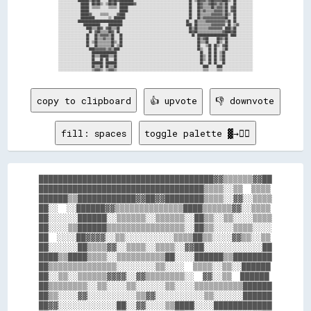
░░░░░░░░░░░░░░████████▒▒██▓▓██░░░░░░██▓▓██▓▓██████████░░░░░░░░░░░░░░░░░░░░░░░░░░░░░░░░░░░░░░░░██░░▒▒██▓▓▓▓▒▒▓▓██▓▓▓▓▓▓████▒▒░░██░░░░░░░░░░░░

░░░░░░░░░░░░░░░░██████░░██▓▓██▒▒░░▒▒██▓▓██░░██████████▓▓░░░░░░░░░░░░░░░░░░░░░░░░░░░░░░░░░░░░░░██░░░░██▓▓▒▒▒▒▓▓██▓▓▒▒▓▓▒▒██░░░░██░░░░░░░░░░░░

░░░░░░░░░░░░░░░░██████░░▒▒▒▒▒▒░░░░░░▒▒▒▒▒▒░░██████░░░░░░░░░░░░░░░░░░░░░░░░░░░░░░░░░░░░░░░░░░░░██░░░░██▓▓▒▒▒▒▒▒██▒▒▓▓▓▓▒▒██░░▓▓██░░░░░░░░░░░░

░░░░░░░░░░░░░░░░██████░░░░░░░░░░░░░░░░░░░░░░██████░░░░░░░░░░░░░░░░░░░░░░░░░░░░░░░░░░░░░░░░░░░░██░░░░██▒▒▓▓▒▒▒▒▒▒▓▓▓▓▓▓▒▒██░░▓▓██░░░░░░░░░░░░

░░░░░░░░░░░░░░░░██████▓▓░░░░░░▒▒▒▒▒▒░░░░░░▓▓████░░░░░░░░░░░░░░░░░░░░░░░░░░░░░░░░░░░░░░░░░░░░░░██░░░░██▒▒▒▒▒▒▒▒▓▓▓▓▓▓▓▓▒▒██▒▒░░██░░░░░░░░░░░░

░░░░░░░░░░░░░░░░██████████░░░░░░░░░░▒▒░░████████░░░░░░░░░░░░░░░░░░░░░░░░░░░░░░░░░░░░░░░░░░░░░░██░░░░██▒▒▓▓▓▓▓▓▓▓▓▓▓▓▓▓▓▓██░░░░██░░░░░░░░░░░░

░░░░░░░░░░░░░░████████████████████████████████░░░░░░░░░░░░░░░░░░░░░░░░░░░░░░░░░░░░░░░░░░░░░░██░░░░██▒▒▒▒▒▒▓▓▓▓▓▓▓▓▓▓▓▓▓▓▒▒██░░██░░░░░░░░░░░░

░░░░░░░░░░░░░░░░░░████████████░░░░░░██████████░░░░░░░░░░░░░░░░░░░░░░░░░░░░░░░░░░░░░░░░░░░░░░████░░██▒▒▒▒▒▒▒▒▒▒▓▓▓▓▓▓▓▓▓▓░░██░░▒▒▓▓░░░░░░░░░░

░░░░░░░░░░░░░░░░░░░░████▒▒▒▒██▓▓░░▓▓██▒▒▒▒██░░░░░░░░░░░░░░░░░░░░░░░░░░░░░░░░░░░░░░░░░░░░░░░░░░██▒▒██▒▒▒▒▒▒▒▒▓▓▓▓▓▓▓▓▓▓░░████▒▒██░░░░░░░░░░░░

░░░░░░░░░░░░░░░░░░░░░░██░░▓▓██▒▒▒▒▒▒██▓▓░░██░░░░░░░░░░░░░░░░░░░░░░░░░░░░░░░░░░░░░░░░░░░░░░░░░░██▓▓██▒▒▒▒▒▒▒▒▒▒▒▒▒▒▒▒▒▒▓▓████▓▓██░░░░░░░░░░░░

░░░░░░░░░░░░░░░░░░░░██░░░░██▒▒▓▓▓▓▓▓▒▒██░░░░██░░░░░░░░░░░░░░░░░░░░░░░░░░░░░░░░░░░░░░░░░░░░░░░░░░██░░██████████████████████░░████░░░░░░░░░░░░

░░░░░░░░░░░░░░░░░░░░██░░░░██▒▒▒▒▓▓▒▒▒▒██░░░░██░░░░░░░░░░░░░░░░░░░░░░░░░░░░░░░░░░░░░░░░░░░░░░░░░░░░░░██▒▒▓▓██░░░░░░██▓▓▒▒██░░░░░░░░░░░░░░░░░░

░░░░░░░░░░░░░░░░░░░░██░░▒▒██▒▒▒▒▒▒▒▒▒▒██▒▒░░██░░░░░░░░░░░░░░░░░░░░░░░░░░░░░░░░░░░░░░░░░░░░░░░░░░░░░░██▒▒▒▒██░░░░░░██▒▒░░██░░░░░░░░░░░░░░░░░░

░░░░░░░░░░░░░░░░░░░░██░░░░██▒▒▒▒▒▒▒▒▒▒██░░▒▒██░░░░░░░░░░░░░░░░░░░░░░░░░░░░░░░░░░░░░░░░░░░░░░░░░░░░░░██░░░░▒▒██░░██▒▒░░▓▓██░░░░░░░░░░░░░░░░░░

░░░░░░░░░░░░░░░░░░░░░░████▓▓▓▓▓▓▓▓▒▒▓▓▒▒████░░░░░░░░░░░░░░░░░░░░░░░░░░░░░░░░░░░░░░░░░░░░░░░░░░░░░░░░██▒▒░░░░██░░██░░░░▒▒██░░░░░░░░░░░░░░░░░░

░░░░░░░░░░░░░░░░░░░░░░░░██████████████████░░░░░░░░░░░░░░░░░░░░░░░░░░░░░░░░░░░░░░░░░░░░░░░░░░░░░░░░░░░░██░░░░██░░██░░▒▒██░░░░░░░░░░░░░░░░░░░░

░░░░░░░░░░░░░░░░░░░░░░░░██▒▒▒▒██████▒▒▒▒██░░░░░░░░░░░░░░░░░░░░░░░░░░░░░░░░░░░░░░░░░░░░░░░░░░░░░░░░░░░░██▒▒░░██░░██░░▒▒██░░░░░░░░░░░░░░░░░░░░

░░░░░░░░░░░░░░░░░░░░░░░░██░░░░██░░██░░░░██░░░░░░░░░░░░░░░░░░░░░░░░░░░░░░░░░░░░░░░░░░░░░░░░░░░░░░░░░░░░██▒▒░░██░░██░░▒▒██░░░░░░░░░░░░░░░░░░░░

░░░░░░░░░░░░░░░░░░░░░░░░████████░░████████░░░░░░░░░░░░░░░░░░░░░░░░░░░░░░░░░░░░░░░░░░░░░░░░░░░░░░░░░░░░██░░░░██░░██░░░░██░░░░░░░░░░░░░░░░░░░░

░░░░░░░░░░░░░░░░░░░░░░░░██▒▒▒▒██░░██▒▒▒▒██░░░░░░░░░░░░░░░░░░░░░░░░░░░░░░░░░░░░░░░░░░░░░░░░░░░░░░░░░░░░░░████░░░░░░████░░░░░░░░░░░░░░░░░░░░░░

copy to clipboard
👍 upvote
👎 downvote
fill: spaces
toggle palette ▓→✊🏽
████████████████████████████████████▓▓▒▒▒▒▒▒▓▓██

██████████████████████████████████▒▒▒▒░░▒▒  ▒▒▒▒

██████▒▒████████████▓▓██▓▓████████▒▒▒▒░░▓▓░░▒▒▒▒

██░░  ░░██████▓▓▒▒▒▒▒▒▒▒▒▒▒▒▒▒████▒▒▒▒▒▒▓▓░░▒▒▒▒

██░░░░░░██████░░▒▒▒▒▒▒░░▒▒▒▒▒▒░░██▒▒░░▒▒░░░░▒▒▒▒

██░░░░▒▒██████▒▒▒▒▒▒▒▒▒▒▒▒▒▒▒▒░░██▒▒░░░░▒▒▒▒░░░░

██  ░░░░██▓▓▓▓░░▒▒░░░░░░░░░░▒▒▒▒██▒▒░░░░▓▓▒▒░░▒▒

██░░░░░░██▒▒▒▒▓▓░░▒▒▒▒░░▒▒▒▒░░▓▓██░░░░░░░░░░░░██

████▒▒████▒▒▒▒░░▒▒▒▒▒▒▒▒▒▒██░░░░██████▒▒████████

██▒▒▒▒▒▒▒▒▒▒▒▒▒▒░░░░░░░░▒▒░░░░  ▒▒▒▒░░▒▒░░██████

██░░▒▒░░▒▒▒▒▒▒▓▓▓▓░░▓▓▒▒▒▒▒▒▒▒░░  ▓▓░░▒▒  ██████

██▒▒▒▒▒▒▒▒░░▒▒░░░░▒▒░░░░░░▒▒░░░░▒▒▒▒▒▒▒▒▒▒██████

██▒▒░░░░▓▓░░░░░░░░░░▒▒▓▓░░░░░░░░░░▒▒░░░░░░██████

██▓▓░░░░░░░░░░░░██░░▓▓░░░░▒▒████░░░░████████████
