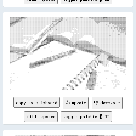
▒▒▒▒▒▒▒▒▒▒▒▒▒▒▒▒▒▒▓▓▓▓▓▓▒▒▒▒░░░░░░░░░░░░░░░░░░░░░░░░░░░░░░░░░░░░░░░░░░░░░░░░░░░░░░░░▒▒▒▒░░░░░░░░░░░░░░░░░░░░░░▒▒░░░░▒▒▒▒░░░░░░░░░░▒▒▒▒▒▒▒▒▒▒▒▒▒▒▒▒▒▒▒▒▒▒▒▒▓▓▓▓▓▓▒▒▒▒▒▒▒▒▒▒▒▒▒▒▒▒▒▒▒▒▒▒▒▒▒▒▒▒▒▒▒▒
▒▒▒▒▒▒▒▒▒▒▒▒▒▒▒▒▓▓▓▓▒▒▒▒▒▒░░░░░░░░░░░░░░░░░░░░░░░░░░░░░░░░░░░░░░░░░░░░░░░░░░░░░░░░▒▒▒▒▓▓░░░░░░░░░░░░░░░░░░░░░░░░░░░░░░░░░░░░░░░░░░░░░░▒▒▒▒▒▒▒▒▒▒▒▒▒▒▒▒▒▒▒▒▓▓▒▒▒▒▒▒▒▒▒▒▒▒▒▒▒▒▒▒▒▒▒▒▒▒▒▒▒▒▒▒▒▒▒▒▒▒
▒▒▒▒▒▒▒▒▒▒▓▓▓▓▓▓▒▒▒▒░░░░░░░░░░░░░░░░░░░░░░░░░░░░░░░░░░░░░░░░░░░░░░░░░░░░░░▒▒▒▒▒▒▒▒▒▒▓▓▒▒░░░░▒▒░░░░░░░░░░░░░░░░░░░░░░░░░░░░░░░░░░░░░░░░░░░░▒▒▒▒▒▒▒▒▒▒▒▒▒▒▒▒▒▒▒▒▒▒▒▒▒▒▒▒▒▒▒▒▒▒▒▒▒▒▒▒▒▒▒▒▒▒▒▒▒▒▒▒▒▒
▒▒▒▒▒▒▒▒▓▓▓▓▓▓▒▒▒▒░░░░░░░░░░░░░░░░░░░░░░░░░░░░░░░░░░░░░░░░░░░░░░░░░░░░▒▒▒▒▒▒▒▒░░▒▒▓▓░░░░░░░░░░░░░░░░░░░░░░░░░░░░░░░░░░░░░░░░░░░░░░░░░░░░░░░░▒▒▒▒▒▒▒▒▒▒▒▒▒▒▒▒▒▒▒▒▒▒▒▒▒▒▒▒▒▒▒▒▒▒▒▒▒▒▒▒▒▒▒▒▒▒▒▒▒▒▒▒
▒▒▒▒▓▓▓▓▓▓▒▒▒▒░░░░░░░░░░░░░░░░░░░░░░░░░░░░░░░░░░░░░░░░░░░░░░░░░░░░░░░░░░░░░░░░▒▒▒▒░░░░░░░░░░░░░░░░░░░░░░░░░░░░░░░░░░░░░░░░░░░░░░░░░░░░░░░░░░░░▒▒▒▒▒▒░░░░░░░░░░░░░░░░▒▒▒▒▒▒▒▒▒▒▒▒▒▒▒▒▒▒▒▒▒▒▒▒▒▒▒▒
▓▓▓▓▓▓▒▒▒▒░░░░░░░░░░░░░░░░░░░░░░░░░░░░░░░░░░░░░░░░░░░░░░░░░░░░░░░░░░░░▒▒░░░░▒▒▒▒░░░░░░░░░░░░░░░░░░░░░░░░░░░░░░░░░░░░░░░░░░░░░░░░░░░░░░░░░░░░░░░░▒▒░░░░░░░░░░░░░░░░░░▒▒░░▒▒▒▒▒▒▒▒▒▒▒▒▒▒▒▒▒▒▒▒▒▒▒▒
▓▓▓▓▒▒▒▒░░░░░░░░░░░░░░░░░░░░░░░░░░░░░░░░░░░░░░░░░░░░░░░░░░░░░░░░  ░░▒▒░░▒▒▒▒▒▒░░░░░░░░░░░░░░░░░░░░░░░░░░░░░░░░░░░░░░░░░░░░░░░░░░░░░░░░░░░░░░░░░░░░░░░░░░░░░░░░▒▒░░░░░░░░░░░░▒▒▒▒▒▒▒▒▒▒░░▒▒▒▒▒▒▒▒
▓▓▒▒▒▒░░░░░░░░░░░░░░░░░░░░░░░░░░░░░░░░░░░░░░░░░░░░░░░░░░░░░░    ░░▒▒░░░░▒▒░░░░░░░░░░░░░░░░░░░░░░░░░░░░░░░░░░░░░░░░░░░░░░░░░░░░░░░░░░░░░░░░░░░░░░░░░░░░░░░░░░░░░░░░▒▒░░░░░░▒▒░░░░▒▒▒▒▒▒▒▒▒▒▒▒▒▒▒▒
░░░░░░░░░░░░░░░░░░░░░░░░░░░░░░░░░░░░░░░░░░░░░░░░░░░░░░░░░░    ░░▒▒░░▒▒▒▒░░░░░░░░░░░░░░░░░░░░░░░░░░░░░░░░░░░░░░░░░░░░░░░░░░░░░░░░░░░░░░░░░░░░░░░░░░░░░░░░░░░░░░░░░░░░░░▒▒░░░░▒▒▒▒▒▒░░▒▒▒▒▒▒▒▒▒▒▒▒
░░░░░░░░░░░░░░░░░░░░  ░░░░░░░░░░░░░░░░░░░░░░░░░░░░░░░░░░    ░░░░░░▒▒░░░░░░░░░░░░░░░░░░░░░░░░░░░░░░░░░░░░  ░░  ░░░░░░░░░░░░░░░░░░░░░░░░░░░░░░░░░░░░░░░░░░░░░░░░░░░░░░░░▒▒░░░░▒▒░░▒▒░░▒▒▒▒▒▒░░▒▒▒▒
░░░░░░░░░░░░░░░░░░░░░░░░░░░░░░░░░░░░░░░░░░░░░░░░░░░░░░    ░░▒▒░░▒▒▒▒░░░░░░░░▒▒░░░░░░░░░░░░░░░░░░░░░░░░░░░░░░░░  ░░░░░░░░░░░░░░░░░░░░░░░░░░░░░░░░░░░░░░░░░░░░░░░░░░░░░░░░░░░░░░░░▒▒░░▒▒░░▒▒▒▒▒▒▒▒
░░░░░░░░░░░░░░░░░░░░░░░░░░░░░░░░░░░░░░░░░░░░░░░░░░░░    ░░▒▒░░▒▒░░░░░░  ░░░░░░░░░░░░░░░░░░░░░░░░░░░░░░    ░░░░░░░░░░░░░░░░░░░░░░░░░░░░░░░░░░░░░░░░░░░░░░░░░░░░░░░░░░░░░░░░▒▒░░░░░░▒▒▒▒░░▒▒▒▒▒▒▒▒
░░░░░░░░░░░░░░░░░░░░░░░░░░░░░░░░░░░░░░░░░░░░░░░░      ░░▒▒░░▒▒░░░░    ░░░░░░░░░░░░░░░░░░░░          ░░░░░░░░░░░░░░░░░░░░░░░░░░░░░░░░░░░░░░░░░░░░░░░░░░░░░░░░░░░░░░░░░░░░░░░░░░░░░░░░░░▒▒▒▒▒▒░░▒▒
░░░░░░░░░░░░░░░░░░░░░░░░░░░░░░░░░░░░░░░░░░░░░░      ░░▒▒░░▒▒░░░░░░  ░░░░░░░░░░░░░░░░                    ░░    ░░  ░░░░░░░░░░░░░░░░░░░░░░░░░░░░░░░░░░░░░░░░░░░░░░░░░░░░░░░░░░░░░░░░░░░░░░░░░░░░▒▒
░░░░░░░░░░░░░░░░░░░░░░░░░░░░░░░░░░░░░░  ░░░░      ░░▒▒▒▒▒▒░░  ░░▒▒░░░░░░░░░░░░                          ░░░░░░░░░░░░░░░░░░░░░░░░░░░░░░░░░░░░░░░░░░░░░░░░░░░░░░░░░░░░░░░░░░░░░░░░░░▒▒▒▒░░░░░░░░▒▒
░░░░░░░░░░░░░░░░░░░░░░                          ░░▒▒▒▒▒▒░░    ▒▒▒▒▒▒▒▒▒▒▒▒▒▒▒▒▒▒▒▒▒▒▒▒░░                ░░░░░░░░░░░░░░░░░░            ░░░░░░░░░░░░░░░░░░░░░░░░░░░░░░▒▒░░░░░░░░░░░░░░░░░░░░░░░░░░
░░░░░░░░░░░░░░░░░░░░░░░░░░░░░░░░░░░░░░          ░░░░▒▒░░    ▒▒▓▓▓▓▓▓▓▓▓▓▒▒▒▒▒▒▒▒▒▒▒▒▒▒▒▒▒▒░░          ░░░░░░░░░░░░░░░░░░                ░░░░░░░░░░░░░░░░░░░░░░░░░░░░░░░░░░░░░░░░░░░░░░░░░░░░░░░░
░░░░░░░░░░░░░░░░░░░░░░░░░░░░░░░░  ░░░░░░      ░░░░▒▒▒▒    ░░██▓▓▓▓▓▓▓▓▓▓▒▒▒▒▒▒▒▒▒▒▒▒▒▒▒▒▒▒▒▒▒▒░░    ░░░░░░░░░░░░░░░░░░                    ░░░░░░░░░░░░░░░░░░░░░░░░░░░░░░░░░░░░░░░░░░░░░░░░░░░░░░
░░░░░░░░░░░░░░░░░░░░░░░░  ░░░░░░░░░░        ░░▒▒▒▒▒▒    ░░██▓▓▓▓▓▓▓▓▓▓▓▓▓▓▒▒▒▒▒▒▒▒▒▒▒▒▒▒▒▒▒▒▒▒▒▒▒▒  ░░░░░░░░░░░░░░                        ░░░░░░░░░░░░░░░░░░░░░░░░░░░░░░░░░░░░░░░░░░░░░░░░░░░░░░
░░░░░░░░░░░░░░░░░░░░░░    ░░  ░░░░      ░░▒▒▒▒▒▒▒▒    ░░██▒▒▒▒▓▓▓▓██████▒▒▒▒▓▓▓▓▓▓▒▒▒▒▒▒▒▒▒▒▒▒▒▒▒▒▒▒░░░░░░░░░░░░░░░░░░░░░░░░░░        ░░    ░░░░░░░░░░░░░░░░░░░░░░░░░░░░░░░░░░░░░░░░░░░░░░░░░░░░
░░░░░░░░░░░░░░░░░░░░░░░░      ░░      ░░░░░░▒▒▒▒░░  ░░▓▓▒▒▒▒▒▒▓▓████░░        ░░▒▒▓▓▓▓▓▓▓▓▒▒▒▒▒▒▒▒▒▒▒▒░░░░░░░░▒▒▒▒▒▒▒▒▒▒▒▒▒▒▒▒▒▒▒▒  ░░      ░░░░░░░░░░░░░░░░░░░░░░░░░░░░░░░░░░░░░░░░░░░░░░░░░░░░
░░░░░░░░░░░░░░░░░░░░░░░░░░░░░░        ░░▒▒▒▒▒▒░░    ▓▓▒▒▒▒▒▒████▓▓              ░░░░▒▒▓▓▓▓▓▓▓▓▒▒▒▒▒▒▒▒▒▒░░░░▒▒▒▒▒▒▒▒▒▒▒▒▒▒▒▒▒▒▒▒▒▒▒▒░░░░    ░░░░░░░░░░░░░░░░░░░░░░░░░░░░░░░░░░░░░░░░░░░░░░░░░░░░
░░░░░░                    ░░      ░░░░▒▒▒▒▒▒░░    ░░▒▒▒▒████▓▓                        ░░▒▒▒▒▓▓▓▓▒▒▒▒▒▒▒▒░░▒▒▒▒▓▓▒▒▒▒▒▒▒▒▒▒▒▒▒▒▒▒▒▒▒▒▒▒▒▒░░░░░░░░░░░░░░░░░░░░░░░░░░░░░░░░░░░░░░░░░░░░░░░░░░░░░░░░
░░░░                            ░░░░▒▒▒▒▒▒░░    ▒▒██████░░                                ░░░░▒▒▒▒▒▒▒▒▒▒▒▒▒▒▒▒▒▒▒▒▒▒▒▒▒▒▒▒▒▒▒▒▒▒▒▒▒▒▒▒▒▒▒▒▒▒▒▒░░░░░░░░░░░░░░░░░░░░░░░░░░░░░░░░░░░░░░░░░░░░░░░░░░
▒▒▒▒░░░░              ░░░░    ░░░░░░▒▒▒▒░░  ░░▒▒████░░          ░░                                ░░▒▒▒▒▒▒▒▒▒▒▒▒▒▒▒▒▒▒▒▒▒▒▒▒▒▒▒▒▒▒▒▒▒▒▒▒▒▒▒▒▒▒▒▒▒▒░░░░░░░░░░░░░░░░░░░░░░░░░░░░░░░░░░░░░░░░░░░░░░
▒▒▒▒▒▒▒▒▒▒▒▒▒▒▒▒░░░░░░░░░░  ░░░░░░▒▒▒▒░░░░░░▒▒██▓▓      ░░░░                                            ░░░░▒▒▒▒▒▒▓▓▓▓▓▓▓▓▒▒▒▒▒▒▒▒▒▒▒▒▒▒▒▒▒▒▒▒▒▒▒▒▒▒░░░░░░░░░░░░░░░░░░░░░░░░░░░░░░░░░░░░░░░░░░░░
▒▒▒▒▒▒▒▒▒▒▒▒▒▒▒▒▒▒▒▒▒▒▒▒▒▒▒▒▒▒░░▒▒▒▒░░░░░░████░░                                                        ░░▒▒░░░░▒▒▓▓▓▓▓▓▓▓▓▓▓▓▓▓▒▒▒▒▒▒▒▒▒▒▒▒▒▒▒▒▒▒▒▒▒▒▒▒░░░░░░░░░░░░░░░░░░░░░░░░░░░░░░░░░░░░░░░░
▒▒▒▒▒▒▒▒▒▒▒▒▒▒▒▒▒▒▒▒▒▒▒▒▒▒▒▒▒▒▒▒▒▒░░  ▒▒██▒▒░░                                                    ░░▒▒▒▒▒▒▒▒░░    ░░░░▒▒▓▓▒▒▓▓▓▓▓▓▓▓▒▒▒▒▒▒▒▒▒▒▒▒▒▒▒▒▒▒▒▒▒▒░░░░░░░░░░░░░░░░░░░░░░░░░░░░░░░░░░░░░░
▓▓▓▓▓▓▒▒▒▒░░▒▒▒▒▒▒▒▒▒▒▒▒▒▒▓▓▓▓▒▒▒▒  ▒▒▒▒░░                          ░░                ░░    ░░▒▒░░▒▒▒▒▓▓▓▓▓▓░░          ░░░░▒▒▒▒▓▓▓▓▓▓▓▓▒▒▒▒▒▒▒▒▒▒▒▒▓▓▒▒▒▒▒▒▒▒░░░░░░░░░░░░░░░░░░░░░░░░░░░░░░░░░░
▒▒▒▒▒▒▒▒▒▒▓▓▓▓▒▒░░░░░░▒▒▒▒▒▒▓▓▓▓░░░░░░░░                                            ░░░░▒▒▒▒░░░░▒▒▒▒▓▓▓▓▒▒░░░░░░                ░░▒▒▒▒▓▓▓▓▒▒▒▒▒▒▒▒▒▒▒▒▒▒▒▒▒▒▒▒▒▒▒▒▒▒░░░░░░░░░░░░░░░░░░░░░░░░░░░░
░░░░░░░░░░░░▒▒▒▒▒▒▓▓▓▓▓▓░░  ░░░░░░░░░░                                          ░░▒▒▒▒░░░░▒▒░░░░▓▓▒▒▒▒░░                              ░░░░▒▒▓▓▒▒▒▒▒▒▒▒░░░░░░▒▒▒▒▒▒▒▒▒▒░░░░░░░░░░░░░░░░░░░░░░░░░░
░░░░░░░░░░░░░░░░░░░░▒▒████▓▓                                            ░░░░▒▒▒▒░░░░░░▒▒▒▒▒▒▒▒░░░░░░░░                                      ░░░░▒▒▓▓░░░░░░░░░░░░▒▒▒▒▒▒▒▒▒▒░░░░░░░░░░░░░░░░░░░░░░
░░░░░░░░░░░░░░░░░░▒▒▒▒▓▓░░                                        ░░░░▒▒▒▒░░░░▒▒▒▒▒▒▒▒▓▓▒▒░░░░                                                ░░▓▓░░░░░░░░░░░░░░░░▒▒▓▓▓▓▒▒▒▒▒▒░░░░░░░░░░░░░░░░░░
░░░░░░░░░░░░  ▒▒▒▒▒▒                                        ░░▒▒▒▒▒▒░░░░▒▒░░░░▒▒▓▓▒▒▒▒░░░░      ░░                                          ░░▓▓░░░░░░░░░░░░░░░░░░▓▓▓▓▓▓▓▓▒▒▒▒▒▒▒▒▒▒░░░░░░░░░░░░
░░░░░░░░░░░░▒▒▒▒░░                                    ░░▒▒▒▒▒▒▒▒▓▓▓▓▒▒░░▒▒▓▓▒▒▒▒░░░░                                                      ░░░░░░▒▒░░░░░░░░░░░░░░▓▓▓▓▓▓▓▓▓▓▒▒▒▒▒▒▒▒▒▒▒▒▒▒▒▒▒▒░░░░
░░░░░░░░▒▒▒▒░░                                  ░░▒▒▒▒▒▒▒▒▓▓▓▓▓▓▓▓▓▓▓▓▒▒▒▒░░                                                            ▒▒▒▒▒▒░░░░▒▒▒▒░░░░░░░░░░░░▒▒▓▓▓▓▓▓▓▓▒▒▒▒▒▒▒▒▒▒▒▒▒▒▒▒▒▒▓▓
░░░░▒▒▒▒░░                                ░░▒▒▒▒▒▒▒▒▓▓▓▓▓▓▓▓▓▓▓▓▓▓▒▒▒▒░░                                                              ▒▒░░  ▒▒▒▒  ▓▓▓▓▒▒▒▒░░░░░░░░░░  ░░██▓▓▓▓▓▓▓▓▓▓▒▒▒▒▒▒▒▒▒▒▓▓
▒▒▒▒░░                            ░░░░░░▒▒▒▒▒▒▓▓▓▓▓▓██████▒▒▒▒▒▒░░                                                                  ░░▒▒░░░░░░▒▒░░▒▒██▒▒▒▒░░░░░░░░░░      ▒▒▓▓▓▓▓▓▓▓▓▓▓▓▓▓▓▓▓▓▓▓
░░                              ░░▒▒▒▒▒▒▓▓▓▓▓▓▓▓██▓▓▒▒▒▒▒▒░░░░                                                                    ▒▒▒▒░░░░▒▒  ░░▓▓  ░░░░▒▒░░░░░░░░    ░░      ░░▓▓▓▓▓▓▓▓▓▓▓▓▓▓▓▓
                                ▒▒▓▓▓▓▓▓▓▓██▓▓▒▒▓▓▒▒░░░░                                                                        ░░░░░░░░░░▒▒░░  ██      ░░░░░░▒▒  ░░          ░░    ░░▓▓▓▓▓▓▓▓▓▓
                                ▒▒▓▓██▓▓▒▒▒▒▒▒▒▒░░                                                                            ▓▓▒▒▒▒▒▒░░░░▒▒▒▒              ░░░░  ░░                    ░░░░▒▒▓▓
                                ▒▒▒▒▒▒▒▒▒▒░░                                                                                  ░░░░░░▒▒▒▒  ░░██░░                                ░░            ░░
                                  ░░░░                                                                                    ▓▓▒▒░░░░░░░░▒▒░░                                            ░░░░      
                                                                                                                        ░░▒▒░░░░░░░░  ▒▒▓▓░░                                    ░░░░        ░░░░
                                                                                                                    ░░▒▒░░░░░░░░░░▒▒  ░░▒▒▒▒▒▒░░            ░░░░░░░░                  ░░░░░░░░  
                              ░░                                                                                    ▓▓░░░░░░▒▒  ░░▓▓▒▒██▒▒▒▒▒▒▒▒  ░░░░                ░░                  ░░░░  
  ░░  ░░                                                                                                          ░░    ░░░░▒▒░░  ▒▒██▓▓▒▒▒▒▒▒░░                      ░░░░░░                    
                                                                                                              ░░▓▓▒▒░░░░  ░░░░▒▒    ▒▒▒▒▒▒▒▒▒▒▒▒                                              ░░
                                                                                                              ░░░░  ░░░░░░  ░░██░░  ▓▓▒▒▒▒▒▒▒▒░░░░                          ░░░░                
░░░░        ░░                                                                                            ░░░░░░    ░░▒▒░░    ░░  ░░▒▒▒▒▒▒▒▒▒▒░░                                                
                                                                                                        ░░██▒▒░░░░    ░░▓▓▒▒      ▓▓▒▒▒▒▒▒▓▓▒▒░░              ░░                                
  ░░                                                                                                        ░░░░▒▒▒▒    ▓▓▒▒    ░░▓▓▒▒▒▒▒▒▒▒▒▒░░             
copy to clipboard
👍 upvote
👎 downvote
fill: spaces
toggle palette ▓→✊🏽
░░░░░░░░░░░░░░░░░░░░░░░░░░▒▒░░▒▒▒▒░░░░░░░░░░░░░░▒▒▒▒░░░░░░░░░░░░░░░░░░░░░░░░░░▒▒░░▒▒▒▒▒▒▒▒▒▒▒▒▒▒▒▒▒▒▒▒▒▒░░░░░░░░░░░░░░▒▒▓▓▓▓▓▓▓▓▓▓▓▓▓▓▓▓▓▓▒▒▒▒▒▒▒▒▒▒░░░░░░░░░░▒▒▒▒▒▒▒▒          
░░░░░░░░░░░░░░░░░░░░░░░░░░░░░░░░░░░░░░░░░░░░░░▒▒▒▒▒▒░░░░░░░░░░░░░░░░░░░░░░░░░░░░░░▒▒▒▒▒▒▒▒▒▒▒▒▒▒▒▒▒▒▒▒▒▒░░░░░░░░░░░░░░▒▒▒▒▓▓▓▓▓▓▓▓▓▓▓▓▓▓▓▓▒▒▒▒▒▒▒▒░░░░░░░░░░░░▒▒▒▒▒▒▒▒░░░░░░    
░░░░░░░░░░░░░░░░░░▒▒▒▒▒▒▒▒▒▒▒▒▒▒▒▒▒▒▒▒▒▒░░░░▒▒▒▒▒▒▒▒                    ▒▒▒▒▒▒▒▒▒▒▒▒░░░░▒▒▒▒▒▒▒▒▒▒▒▒▒▒▒▒▒▒░░░░░░░░░░░░▒▒▒▒▒▒▒▒▒▒▒▒▒▒▒▒▒▒▒▒▒▒▒▒▒▒▒▒░░░░░░░░░░░░░░▒▒▒▒▒▒▒▒▒▒▒▒▒▒▒▒
░░░░░░░░░░░░░░░░░░░░▒▒░░    ░░▒▒▒▒▒▒░░░░▒▒▒▒░░░░░░░░                    ▒▒▒▒▒▒▒▒▒▒▒▒▒▒▒▒▒▒▒▒▒▒▒▒▒▒▒▒▒▒▒▒▒▒▒▒▒▒▒▒▒▒▒▒▒▒▒▒▒▒▒▒▒▒▒▒▒▒▒▒▒▒▒▒▒▒▒▒▒▒▒▒▒▒▒▒▒▒▒▒▒▒▒▒▒▒▒▒▒▒▒▒▒▒▓▓▓▓▓▓▓▓▓▓
▒▒▒▒░░░░▒▒▒▒▒▒▒▒▒▒░░            ░░▒▒▒▒▒▒▒▒▒▒▒▒▒▒▒▒▒▒                    ▒▒▒▒▒▒░░▒▒▒▒▒▒▒▒▒▒▒▒▒▒▒▒▒▒▒▒▒▒▒▒▒▒▒▒▒▒▒▒▒▒▒▒▒▒▒▒▒▒▒▒▒▒▒▒▒▒▒▒▒▒▒▒▒▒▒▒▒▒▒▒▒▒▒▒▒▒▒▒▒▒▒▒▒▒▒▒▒▒▒▒▒▒▓▓▓▓▓▓▓▓▓▓
░░░░░░░░░░░░░░░░                    ░░▒▒▒▒▒▒▒▒▒▒▒▒▒▒        ░░░░        ▒▒▒▒░░░░▒▒▒▒░░░░▒▒▒▒▒▒▒▒▒▒▒▒░░░░▒▒▒▒▒▒▒▒▒▒▒▒▒▒▒▒        ░░▒▒▒▒▒▒▒▒▒▒▒▒▒▒▒▒▒▒▒▒▒▒▒▒▒▒▒▒▒▒▒▒▒▒▒▒▒▒▒▒▒▒▒▒▓▓
▒▒▒▒▒▒▒▒▒▒▒▒        ▒▒░░░░░░    ░░      ▒▒▒▒▒▒▒▒▒▒▒▒                    ▒▒▒▒▒▒▒▒▒▒▒▒▒▒░░░░░░            ▒▒▒▒▒▒▒▒▒▒▒▒▒▒░░                  ░░▒▒▒▒▒▒▒▒▒▒▒▒▒▒▒▒▒▒▒▒▒▒▒▒░░    ░░▒▒▒▒
░░░░░░░░░░░░░░        ░░░░            ░░▒▒▒▒▒▒▒▒▒▒▒▒░░  ░░░░░░░░░░░░░░░░▒▒▒▒▒▒▒▒▒▒▒▒                    ▒▒▒▒▒▒▒▒▒▒▒▒▒▒      ░░              ▒▒▒▒▒▒▒▒▒▒▒▒▒▒▒▒▒▒░░        ░░░░▒▒▒▒
░░░░░░░░░░░░░░░░░░    ▒▒          ░░░░░░▒▒▒▒▒▒▒▒▒▒▒▒░░▒▒▒▒▒▒▒▒▒▒▒▒▒▒░░▒▒▒▒▒▒▒▒▒▒░░▒▒            ░░░░    ░░▒▒▒▒▒▒▒▒▒▒▒▒    ░░        ░░      ▒▒▒▒▒▒▒▒▒▒▒▒░░          ░░░░░░░░▒▒▒▒
░░░░░░▒▒▒▒▒▒▒▒▒▒░░░░          ░░░░░░░░▒▒▒▒▒▒▒▒▒▒▒▒▒▒▒▒▒▒▒▒▒▒▒▒▒▒▒▒▒▒▒▒▒▒▒▒▒▒░░▒▒▒▒▒▒      ░░  ▒▒  ░░      ▒▒▒▒▒▒▒▒▒▒░░      ░░░░░░░░      ░░▒▒▒▒▒▒▒▒          ░░░░░░░░░░░░░░▒▒▒▒
░░░░░░░░▒▒▒▒▒▒▒▒▒▒░░░░      ░░░░░░▒▒▒▒▓▓▒▒▒▒░░▒▒▒▒▒▒▓▓▓▓▓▓▓▓▓▓▓▓▓▓▓▓▓▓▒▒▒▒░░░░░░▒▒▒▒░░    ░░  ░░░░░░      ░░▒▒▒▒▒▒▒▒░░                    ░░▒▒░░        ░░░░░░░░░░░░░░░░░░░░▒▒▒▒
░░░░░░░░░░░░▒▒▒▒▒▒▒▒▒▒░░░░░░░░▒▒▓▓▓▓▓▓▒▒▒▒▒▒░░░░▒▒▒▒▒▒▒▒▒▒▒▒▒▒▒▒▒▒▒▒▒▒▒▒░░░░░░░░░░▒▒▒▒                  ░░░░▒▒▒▒▒▒▒▒▒▒▒▒▒▒▒▒░░░░                  ░░░░░░░░░░░░░░░░░░░░░░░░░░▒▒▒▒
▒▒░░░░░░░░░░▒▒▒▒▒▒▒▒▒▒▒▒░░▒▒▓▓▓▓▓▓▒▒▒▒▒▒░░░░░░░░░░▒▒▒▒▒▒▒▒▒▒▒▒▒▒▒▒▒▒▒▒▒▒░░░░░░░░▒▒▒▒▒▒░░    ░░░░▒▒▒▒▒▒▒▒▒▒▒▒▒▒▒▒▒▒▒▒▒▒▒▒▒▒▒▒▒▒░░░░          ░░░░░░░░░░░░░░░░░░░░░░░░░░░░░░░░▒▒▒▒
▒▒▒▒▒▒▒▒▒▒▒▒▒▒▒▒▒▒▒▒▒▒▒▒▒▒▒▒▓▓▒▒▒▒▒▒▒▒▒▒▒▒▒▒▒▒▒▒▒▒▒▒▒▒▒▒▒▒▒▒▒▒▒▒▒▒░░▒▒▒▒░░░░░░░░▒▒▒▒▒▒▒▒▒▒▒▒▒▒▒▒▒▒▒▒▒▒▓▓▓▓▒▒▒▒▒▒▒▒▒▒▒▒▓▓▒▒░░    ░░░░  ░░░░░░░░░░░░░░░░░░░░░░░░░░░░░░░░░░░░  ▒▒▒▒
▒▒▒▒▒▒▒▒▒▒▒▒▒▒▒▒▒▒▒▒▒▒▒▒▒▒▒▒▒▒▒▒▒▒▒▒▒▒▒▒▒▒▒▒▒▒▒▒▒▒▒▒▒▒▒▒▒▒▒▒▒▒░░      ░░▒▒▒▒░░░░▒▒▒▒▒▒▒▒▒▒▓▓▓▓▓▓▓▓▓▓▓▓▓▓▓▓▒▒▒▒▒▒▒▒░░░░  ░░░░░░░░░░░░░░░░░░░░░░░░░░░░░░░░░░░░░░░░░░░░░░      ░░▒▒
▒▒▒▒▒▒▒▒▒▒▒▒▒▒▒▒▒▒▒▒▒▒▒▒▒▒▒▒▒▒▒▒▒▒▒▒▒▒▒▒▒▒▒▒░░▒▒▒▒▒▒▒▒▒▒▒▒░░            ░░▒▒▒▒▒▒▒▒▒▒▒▒▒▒▓▓▓▓▓▓▓▓▓▓▓▓▓▓▓▓▓▓▒▒▒▒░░  ░░░░░░░░░░▒▒░░░░░░░░░░░░░░░░░░░░░░░░░░░░░░░░░░░░░░          ▒▒
▒▒▒▒▒▒▒▒▒▒░░▒▒░░▒▒▒▒░░    ░░▒▒▒▒▒▒▒▒▒▒▒▒▒▒▒▒▒▒▒▒▒▒▒▒▒▒            ░░░░    ░░▒▒▒▒▒▒▒▒▒▒▒▒▒▒▒▒▒▒▒▒▒▒▒▒▒▒▒▒▒▒░░  ░░░░░░░░▒▒░░▒▒▒▒░░░░░░░░░░░░░░░░░░░░░░░░░░░░░░░░░░              ░░
▒▒▒▒▒▒▒▒▒▒▒▒▒▒▒▒▒▒            ░░▒▒▒▒▒▒░░▒▒░░▒▒▒▒▒▒▒▒▒▒    ░░    ░░  ░░░░    ░░▒▒▒▒▒▒▒▒▒▒▒▒▒▒▒▒▒▒▒▒▒▒░░  ░░░░░░░░░░░░░░▓▓▒▒▓▓░░░░░░░░░░░░░░░░░░░░░░░░░░░░░░            ░░░░░░    
▒▒▒▒▒▒▒▒▒▒▒▒▒▒░░    ░░            ░░▒▒░░░░░░▒▒▒▒▒▒▒▒▒▒░░          ░░  ░░░░      ▒▒▒▒▒▒▒▒▒▒▒▒▒▒░░░░░░░░░░░░░░░░░░░░░░░░░░▓▓▓▓░░░░░░░░░░░░░░░░░░░░░░░░░░        ░░░░░░░░░░      ░░
░░░░░░░░░░░░                          ▒▒▒▒▒▒▒▒▒▒▒▒▒▒▒▒▒▒░░          ░░    ░░░░▒▒▒▒▒▒▒▒░░░░░░░░░░░░░░░░░░░░░░▒▒▓▓░░░░░░░░░░██░░░░░░░░░░░░░░░░░░░░░░      ░░░░░░░░░░          ░░░░
░░░░░░░░░░          ▓▓  ░░▒▒        ▒▒▒▒▒▒▒▒░░░░░░░░▒▒▒▒▒▒░░░░          ░░▒▒▒▒▒▒░░░░░░░░░░░░▒▒░░░░░░░░░░░░▓▓░░░░▒▒░░░░░░░░██░░░░▓▓░░░░░░░░░░░░░░░░░░░░░░░░░░░░        ░░░░░░░░░░
░░░░░░░░░░      ░░░░  ▒▒      ░░▒▒▒▒▒▒▓▓▒▒▒▒░░▒▒░░▒▒▒▒▓▓▓▓▒▒░░░░  ░░▒▒▒▒░░    ░░░░░░░░▓▓░░░░▓▓░░░░░░░░░░░░░░░░░░▓▓░░░░░░░░░░░░░░▒▒▒▒░░░░░░░░░░░░░░░░░░  ░░░░░░░░░░░░░░░░▒▒▒▒▓▓██
░░░░░░░░░░        ░░▒▒      ▒▒▒▒▒▒▓▓▓▓▒▒▒▒▒▒░░▒▒▒▒▒▒▒▒▒▒▓▓▓▓▓▓▒▒░░░░  ░░░░░░░░░░░░░░░░▓▓░░░░▒▒▒▒░░░░░░░░░░░░░░░░▓▓░░░░░░░░░░░░░░░░░░░░░░░░░░░░░░  ░░  ░░░░░░░░░░░░▒▒▒▒▓▓██▓▓▓▓▓▓
░░░░░░░░▒▒▒▒░░░░        ░░▒▒▒▒▓▓▓▓▓▓▓▓▒▒▒▒▒▒▒▒▒▒▒▒▒▒▒▒▒▒▓▓▒▒░░  ░░░░░░░░░░▒▒░░░░░░░░░░▒▒▒▒░░░░▓▓░░░░░░░░░░░░▓▓▓▓░░▒▒▒▒░░░░░░░░░░░░░░░░░░░░░░░░░░░░░░░░░░░░░░▒▒▒▒▓▓██▓▓▓▓▓▓▓▓▓▓▒▒
▒▒▒▒▒▒▒▒▒▒▒▒▒▒▒▒  ░░░░▒▒▒▒▒▒▓▓▓▓▓▓▓▓▓▓▒▒▒▒▒▒▒▒▒▒▒▒▒▒░░  ░░░░░░░░░░░░▒▒██▓▓░░░░░░░░░░░░░░▓▓░░░░▓▓░░▒▒░░░░░░░░▒▒░░░░░░░░░░░░░░░░░░░░░░░░░░░░░░░░░░░░░░░░▒▒▒▒▓▓████▓▓▓▓▓▓▓▓▓▓▓▓▓▓▓▓
▒▒▒▒▒▒▒▒▒▒▒▒▒▒▒▒▒▒░░░░▒▒▓▓▓▓▓▓▓▓▓▓▒▒▒▒▒▒▒▒▒▒▒▒░░░░  ░░░░░░░░░░░░░░░░░░░░██░░░░░░░░░░░░░░▓▓▓▓██░░▒▒▓▓░░░░░░░░░░░░░░░░░░░░░░░░░░░░░░░░░░░░░░░░░░░░▒▒▒▒▓▓████▓▓▓▓▓▓▓▓▓▓▓▓▓▓▒▒▒▒▓▓▒▒
░░▒▒▒▒▒▒▒▒▒▒▒▒▒▒▒▒▒▒▒▒▓▓▓▓▓▓▒▒▒▒▒▒▒▒▒▒▒▒░░░░  ░░░░░░░░▒▒░░░░░░░░░░░░░░░░▓▓░░░░░░░░░░▒▒░░░░░░░░░░░░▒▒░░░░░░░░░░░░░░░░░░░░░░░░░░░░░░░░░░░░░░░░▒▒▓▓▓▓██▓▓▓▓▓▓▓▓▓▓▓▓▓▓▓▓▓▓▓▓      ░░
▒▒▒▒▒▒▒▒▒▒▒▒▒▒▒▒▒▒▒▒▒▒▒▒▒▒▒▒▒▒▒▒▒▒░░░░      ░░░░░░░░██▒▒██░░░░░░░░░░░░░░▒▒░░░░░░░░░░░░░░░░░░░░░░░░░░░░░░▒▒░░░░░░░░░░░░░░░░░░░░░░░░░░▒▒▒▒▒▒████▓▓▓▓▓▓▓▓▓▓▓▓▓▓▓▓▓▓▓▓▓▓▓▓▓▓        
▒▒▒▒▒▒░░░░▒▒▒▒▒▒▒▒▒▒▒▒▒▒▒▒░░░░          ░░▒▒▒▒░░░░░░▓▓░░░░░░░░░░░░░░░░░░░░░░░░░░▓▓░░░░░░░░░░░░░░░░░░░░░░▒▒░░░░░░░░░░░░░░░░░░░░▒▒▒▒▓▓██████▓▓▓▓▓▓▓▓▓▓▓▓▓▓▓▓▓▓▓▓▓▓▓▓▓▓▓▓░░    ░░  
░░░░░░░░░░▒▒▒▒▒▒▒▒▒▒░░          ░░░░░░░░▒▒▒▒▒▒░░░░░░▓▓██████░░░░░░░░░░░░░░░░░░░░░░░░░░░░░░░░░░░░░░░░░░░░░░░░░░░░░░░░░░░░▒▒▒▒▓▓██████▓▓▓▓▓▓▓▓▓▓▓▓▓▓▓▓▓▓▓▓▓▓▓▓▓▓▓▓▓▓▓▓▓▓        ▒▒
░░░░░░░░░░░░░░░░          ░░░░░░░░░░░░░░▒▒▒▒▒▒░░░░░░░░░░░░██░░░░░░░░░░░░░░░░░░░░░░░░░░░░░░░░░░░░░░░░░░░░░░░░░░░░░░░░▒▒▓▓████▓▓▓▓▓▓▓▓▓▓▓▓▓▓▓▓▓▓▒▒▒▒▒▒▒▒▒▒▒▒▒▒▒▒▒▒▒▒▒▒▒▒    ░░▒▒▓▓
░░░░░░░░░░        ░░░░░░░░░░░░░░░░░░░░░░▒▒▒▒▒▒▒▒░░░░▓▓▒▒▓▓▓▓░░▒▒▓▓░░░░░░░░░░░░░░░░░░░░▒▒░░░░░░░░░░░░░░░░░░░░░░▒▒▒▒▓▓██▓▓▓▓▓▓▓▓▓▓▓▓▓▓▓▓▓▓▓▓▒▒▒▒▒▒▒▒▒▒▒▒▒▒▒▒▒▒▒▒▒▒▒▒▓▓░░          
░░░░        ░░░░░░░░░░░░░░░░░░░░░░░░░░░░▒▒▒▒▒▒▓▓░░░░░░░░░░░░░░░░▓▓░░░░░░░░░░░░░░░░░░░░░░░░░░░░░░░░░░░░░░░░▒▒▒▒██████▓▓▓▓▓▓▓▓▓▓▓▓▓▓▓▓▓▓▓▓▓▓▓▓▒▒▒▒▒▒▒▒▒▒▒▒▒▒▒▒▒▒▒▒▓▓▓▓▒▒▒▒▒▒░░░░  
      ░░░░░░░░░░░░░░░░░░░░░░░░░░░░░░░░░░▒▒▒▒▒▒▓▓░░░░░░░░░░░░░░░░░░░░░░░░░░░░░░░░░░░░░░░░░░░░░░░░░░▒▒▒▒▒▒▓▓████████▓▓▓▓▓▓▓▓▓▓▓▓▓▓▓▓▓▓▓▓▓▓▒▒▒▒▓▓▓▓▓▓▓▓▒▒▒▒▒▒▒▒▒▒▒▒▒▒▓▓▒▒▒▒▒▒▒▒▒▒▒▒
░░░░░░░░░░░░░░░░░░░░░░░░░░░░░░░░░░░░░░░░░░▒▒▒▒▒▒▒▒░░░░░░░░░░░░░░░░░░░░░░░░░░░░░░░░░░░░░░░░░░░░▒▒▒▒▒▒▓▓██▓▓▓▓▓▓▓▓▓▓▓▓▓▓▒▒▒▒▓▓▓▓▓▓▓▓▓▓▒▒▒▒▒▒▒▒▒▒▒▒▒▒▒▒▒▒▒▒▒▒▒▒▒▒▒▒▒▒▒▒▓▓▓▓▓▓▓▓▒▒▒▒
░░░░░░░░░░░░░░░░░░░░░░░░░░░░░░░░░░░░░░░░░░░░▒▒▒▒▒▒░░░░░░░░░░░░░░░░░░░░░░░░░░░░░░░░░░░░░░▒▒▒▒▒▒▓▓████▓▓▓▓▓▓▓▓▓▓▓▓▓▓▓▓▓▓▒▒▓▓▒▒▒▒░░  ░░▒▒▓▓▒▒▒▒▒▒▒▒▒▒▒▒▒▒▒▒▒▒▒▒▒▒▒▒▒▒▒▒▓▓▓▓▓▓▓▓▓▓▓▓
░░░░░░░░░░░░░░░░░░░░░░░░░░░░░░░░░░░░░░░░░░░░░░▒▒▒▒▒▒░░░░░░░░░░░░░░░░░░░░░░░░░░░░░░▒▒▒▒▒▒▓▓████▓▓▓▓▓▓▓▓▓▓▓▓▓▓▓▓▓▓▓▓▓▓▓▓▒▒▓▓▓▓▒▒            ░░▒▒▒▒▒▒▒▒▒▒▒▒▒▒▒▒▒▒▒▒▒▒▒▒▒▒▓▓▓▓▓▓▓▓▓▓
░░░░░░░░░░░░░░░░░░░░░░░░░░░░░░░░░░░░░░░░░░░░░░░░▒▒▒▒░░░░░░░░░░░░░░░░░░░░░░░░▒▒▒▒▒▒▓▓████▓▓▓▓▓▓▓▓▓▓▓▓▓▓▓▓▓▓▓▓▓▓▓▓▓▓▓▓▓▓▓▓▒▒▒▒░░                  ░░▒▒▒▒▒▒▒▒▒▒▒▒▒▒▒▒▒▒▒▒▒▒▓▓▓▓▓▓▓▓
░░░░░░░░░░░░░░░░░░░░░░░░░░░░░░░░░░░░░░░░░░░░░░░░░░░░░░░░░░░░░░░░░░░░░░▒▒▒▒▒▒▓▓████▓▓▓▓▓▓▓▓▓▓▓▓▓▓▓▓▓▓▓▓▓▓▓▓▓▓▓▓▓▓▓▓▓▓▓▓▓▓▓▓▓▓  ▒▒▒▒▓▓░░      ░░░░      ▒▒▒▒▒▒▒▒▒▒▒▒▒▒▒▒▒▒▒▒▒▒▒▒▒▒
░░░░░░░░░░░░░░░░░░░░░░░░░░░░░░░░░░░░░░░░░░░░░░░░░░░░░░░░░░░░░░░░░░▒▒▒▒▓▓████▓▓▓▓▓▓▓▓▓▓▒▒▒▒▒▒▓▓▓▓▓▓▓▓▒▒▒▒▓▓▓▓▓▓▓▓▓▓▓▓▓▓▓▓▓▓░░  ▓▓  ░░██▓▓▒▒░░        ░░▒▒▒▒▒▒▒▒▒▒▒▒▒▒▒▒▒▒▒▒▒▒▒▒▒▒
░░░░░░░░░░░░░░░░░░░░░░░░░░░░░░░░░░░░░░░░░░░░░░░░░░░░░░░░░░▒▒▒▒▒▒▒▒▓▓██▓▓▓▓▓▓▓▓▓▓▓▓▓▓▓▓▓▓▓▓▓▓▓▓▓▓▓▓▓▓▒▒▒▒▒▒▓▓▓▓▓▓▓▓▓▓▓▓▓▓▒▒    ▓▓▓▓██                ▒▒▓▓▓▓▓▓▒▒▒▒▒▒▒▒▒▒▒▒▒▒▒▒▒▒▒▒
░░░░░░░░░░░░░░░░░░░░░░░░░░░░░░░░░░░░░░░░░░░░░░░░░░░░░░▒▒▒▒▓▓▓▓████▓▓▓▓▓▓▓▓▓▓▓▓▓▓▓▓▓▓▓▓▓▓▓▓▒▒▒▒▒▒▒▒▒▒▒▒▒▒▓▓▓▓▓▓▓▓▓▓▓▓▓▓▓▓░░        ░░▒▒▓▓            ▓▓▓▓▓▓▒▒▒▒▒▒▒▒▒▒▒▒▒▒▒▒▒▒▒▒▒▒
░░░░░░░░░░░░░░░░░░░░░░░░░░░░░░░░░░░░░░░░░░░░░░░░▒▒▒▒▒▒▓▓████▓▓▓▓▓▓▓▓▓▓▓▓▓▓▓▓▒▒▒▒▒▒▒▒▒▒▒▒▒▒▒▒▒▒▒▒▒▒▒▒▒▒▒▒▒▒▓▓▓▓▓▓▓▓▓▓▓▓▓▓▒▒▒▒▒▒░░                  ░░▓▓▓▓▒▒▒▒▒▒▒▒▒▒▒▒▒▒▒▒▒▒▒▒▒▒▒▒
░░░░░░░░░░░░░░░░░░░░░░░░░░░░░░░░░░░░░░░░░░▒▒▒▒▒▒▓▓████▓▓▓▓▓▓▓▓▓▓▓▓▓▓▒▒▒▒▒▒▓▓▒▒▒▒▒▒▓▓▒▒▒▒▒▒▒▒▒▒▒▒▒▒▒▒▒▒▒▒▒▒▒▒▒▒▓▓▓▓▓▓▓▓▓▓▓▓▒▒▒▒▒▒▒▒▒▒▒▒░░          ▒▒▓▓▒▒▒▒▒▒▒▒▒▒▒▒▒▒▒▒▒▒▒▒▒▒▒▒▒▒
▒▒░░░░░░░░░░░░░░░░░░░░░░░░░░░░░░░░░░▒▒▒▒▒▒▓▓██████▓▓▓▓▓▓▓▓▓▓▓▓▒▒▒▒▒▒▒▒▒▒▒▒▒▒▒▒▒▒▒▒▒▒▒▒▒▒▒▒▒▒▒▒▒▒▒▒▒▒▒▒▒▒▒▒▒▒▓▓▓▓▓▓▓▓▓▓▓▓▓▓▓▓▓▓▓▓▒▒▒▒▒▒▒▒▒▒▒▒░░░░░░▓▓▓▓▓▓▒▒▒▒▒▒▒▒▒▒▒▒▒▒▒▒▒▒▒▒▒▒▒▒
▒▒▒▒░░  ░░░░░░░░░░░░░░░░░░░░▒▒▒▒▒▒▒▒▒▒▓▓████▓▓▓▓▓▓▓▓▓▓▓▓▓▓▓▓▓▓▓▓▒▒▓▓▒▒▒▒▒▒▒▒▒▒▒▒▓▓▒▒▒▒▒▒▒▒▒▒▒▒▒▒▓▓▒▒▒▒▒▒▒▒▒▒▓▓▓▓▓▓▓▓▓▓▓▓▓▓▓▓▓▓▓▓▓▓▓▓▓▓▓▓▒▒▒▒▒▒▒▒▒▒▓▓▓▓▒▒▒▒▒▒▒▒▒▒▒▒▒▒▒▒▒▒▒▒▒▒▒▒▒▒
▒▒▒▒░░░░░░░░░░░░░░░░░░▒▒▒▒▒▒▒▒▓▓▓▓████▓▓▓▓▓▓▓▓▓▓▓▓▓▓▓▓▓▓▓▓▓▓▓▓▓▓▓▓▓▓▒▒▒▒▒▒▒▒▒▒▒▒▒▒▒▒▒▒▒▒▒▒▒▒▒▒▒▒▒▒▓▓▓▓▓▓▓▓▒▒▓▓▓▓▓▓▓▓▓▓▓▓▓▓▓▓▓▓▓▓▓▓▓▓▓▓▓▓▓▓▓▓▓▓▒▒▓▓▓▓▒▒▒▒▒▒▒▒▒▒▒▒▒▒▒▒▒▒▒▒▒▒▒▒▒▒▒▒
▒▒▒▒▒▒░░░░░░░░░░░░▒▒▒▒▒▒▒▒▓▓██▓▓▓▓▓▓▓▓▓▓▓▓▓▓▓▓▒▒▒▒▓▓▒▒▓▓▒▒▒▒▒▒▒▒▒▒▒▒▒▒▒▒▒▒▒▒▒▒▒▒▒▒▒▒▒▒▒▒▒▒░░  ░░▓▓▓▓▓▓▓▓▒▒▓▓▒▒▓▓▓▓▓▓▓▓▓▓▓▓▒▒▓▓▓▓▓▓▓▓▓▓▓▓▓▓▓▓▓▓▓▓▓▓▓▓▓▓▒▒▒▒▒▒▒▒▒▒▒▒▒▒▒▒▒▒▒▒▒▒▒▒▒▒
▒▒▒▒▒▒░░░░░░▒▒▒▒▒▒▒▒▓▓██████▓▓▓▓▓▓▓▓▓▓▓▓▓▓▓▓▓▓▓▓▓▓▓▓▓▓▒▒▒▒▓▓▓▓▒▒▒▒▒▒▒▒▒▒▒▒▒▒▒▒▒▒▒▒▒▒▒▒▒▒░░      ░░▒▒▓▓▒▒▒▒▒▒▒▒▒▒▒▒▒▒▒▒▒▒▒▒▒▒▒▒▒▒▓▓▒▒▓▓▓▓▓▓▓▓▓▓▓▓▓▓▒▒▒▒▒▒▒▒▒▒▒▒▒▒▒▒▒▒▒▒▒▒▒▒▒▒▒▒▒▒
▒▒▒▒▒▒▒▒░░▒▒▒▒▓▓██████▓▓▓▓▓▓▓▓▓▓▓▓▒▒▒▒▒▒▒▒▒▒▒▒▒▒▒▒▒▒▒▒▒▒▒▒▒▒▒▒▒▒▒▒▒▒▒▒▒▒▒▒▒▒▒▒▒▒▒▒▒▒▒▒              ░░▓▓▒▒▒▒▒▒▒▒▒▒▒▒▒▒▒▒▒▒▒▒▒▒▒▒▒▒    ▒▒▓▓▓▓▓▓▓▓▓▓▒▒▒▒▒▒▒▒▒▒▒▒▒▒▒▒▒▒▒▒▒▒▒▒▒▒▒▒▒▒
▒▒▒▒▒▒▒▒░░▓▓████▓▓▓▓▓▓▓▓▓▓▒▒▓▓▒▒▒▒▒▒▒▒▒▒▒▒▒▒▒▒▒▒▒▒▒▒▒▒▒▒▒▒▒▒▒▒▒▒▒▒▒▒▒▒▒▒▒▒▒▒▒▒▒▒▒▒▒▒    ▒▒▓▓            ▒▒▒▒▒▒▒▒▒▒▒▒▒▒▒▒▒▒▒▒▒▒▒▒          ▒▒▓▓▓▓▒▒▒▒▒▒▒▒▒▒▒▒▒▒▒▒▒▒▒▒▒▒▒▒▒▒▒▒▒▒▒▒
▒▒▒▒▒▒▒▒▒▒▓▓▓▓▓▓▓▓▓▓▓▓▓▓▓▓▒▒▓▓▒▒▒▒▒▒▒▒▒▒▒▒▒▒▒▒▒▒▒▒▒▒▒▒▒▒▒▒▒▒▒▒▒▒▒▒▒▒▒▒▒▒▒▒▒▒▒▒▒▒▒▒  ░░    ░░▓▓░░  ░░      ▒▒▒▒▒▒▒▒▒▒▒▒▒▒▒▒▒▒▒▒              ░░▒▒▒▒▒▒▒▒▒▒▒▒▒▒▒▒▒▒▒▒▒▒▒▒▒▒▒▒▒▒▒▒▒▒
▒▒▒▒▒▒▒▒▒▒▒▒▒▒▒▒▓▓▓▓▒▒▓▓▒▒▒▒▒▒▒▒░░░░░░        ░░▒▒▒▒▒▒▒▒▒▒▒▒▒▒▒▒▒▒▒▒▒▒▒▒▒▒▒▒▒▒░░    ████▓▓▓▓▒▒██▒▒░░▒▒░░    ▒▒▒▒▒▒▒▒▒▒▒▒▒▒▒▒                    ░░▒▒▒▒▒▒▒▒▒▒▒▒▒▒▒▒▒▒▒▒▒▒▒▒▒▒▒▒▒▒
▒▒▒▒▒▒▒▒▒▒▒▒▒▒▒▒▒▒▒▒                            ▒▒▒▒▒▒▒▒▒▒▒▒▒▒▒▒▒▒▒▒▒▒▒▒▒▒▒▒▒▒░░    ░░▓▓░░  ░░░░░░    ░░      ▒▒▒▒▒▒▒▒▒▒▒▒░░    ░░▓▓▒▒▓▓░░          ▒▒▒▒▒▒▒▒▒▒▒▒▒▒▒▒▒▒▒▒▒▒▒▒▒▒▒▒
▒▒▒▒▒▒▒▒▒▒▒▒▒▒▒▒▒▒▒▒        ▒▒▒▒░░░░            ▓▓▓▓▒▒▒▒▒▒▒▒▒▒▒▒▒▒▒▒▒▒▒▒▒▒▒▒▒▒░░░░      ▒▒▒▒                ░░▒▒▒▒▒▒▒▒▒▒░░    ░░▒▒      ░░▓▓  ▒▒▒▒    ░░▒▒▒▒▒▒▒▒▒▒▒▒▒▒▒▒▒▒▒▒▒▒▒▒
▒▒▒▒▒▒▒▒▒▒▒▒▒▒▒▒▒▒▒▒            ▓▓░░▒▒▓▓      ░░▓▓▓▓▓▓▒▒▒▒▒▒▒▒▒▒▒▒▒▒▒▒▒▒▒▒▒▒▒▒▒▒░░░░░░    ░░              ░░▒▒▓▓▒▒▒▒▒▒░░      ░░▓▓░░      ▓▓      ▒▒    ▒▒▒▒▒▒▒▒▒▒▒▒▒▒▒▒▒▒▒▒▒▒▒▒
░░▒▒▒▒▒▒▒▒▒▒▒▒▒▒▒▒▒▒            ▓▓▒▒▓▓▒▒        ▓▓▓▓▒▒▒▒▒▒▒▒▒▒▒▒▒▒▒▒▒▒▒▒▒▒▒▒▓▓▓▓▓▓▒▒░░░░