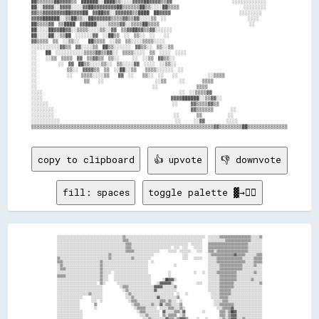
██▒▒▒▒▒▒██▓▓▓▓▒▒  ██████░░████▒▒░░░░▓▓▓▓██▓▓▓▓▒▒▓▓                            ░░░░░░░░░░░░

██░░▓▓▓▓░░▓▓▓▓░░░░▓▓██▓▓▓▓▓▓▓▓██▒▒▒▒▒▒██▒▒░░░░██▒▒▒▒                              ░░░░░░░░

▓▓▒▒▓▓▓▓▓▓▓▓██▓▓▓▓██  ▓▓██▓▓░░▓▓▓▓▓▓▒▒████  ██▓▓▓▓                                ░░░░░░░░

▓▓▓▓██████░░▒▒██▒▒░░██▓▓▓▓▓▓▒▒▒▒▓▓▒▒▓▓░░░░▒▒  ░░                                      ░░░░

██▒▒▒▒▓▓  ▒▒████  ▓▓████░░░░▒▒▒▒▓▓░░▒▒▒▒██▒▒▒▒                                          ░░

██░░░░██▓▓██▓▓░░▒▒▒▒░░░░▒▒░░▓▓  ▒▒▓▓██▓▓▒▒▓▓░░░░░░                                        

██░░░░██░░▒▒██  ░░░░░░▓▓  ░░██▒▒  ░░  ▒▒░░  ░░    ░░                                      

▓▓▒▒▒▒  ▒▒  ░░▒▒░░    ██▒▒▒▒  ░░▒▒  ▒▒░░░░▒▒▒▒░░░░                                        

░░░░░░░░░░▓▓▒▒  ▓▓░░░░▒▒  ██▒▒░░░░░░  ▓▓▒▒░░  ▒▒░░▒▒                                      

░░    ██  ░░░░░░░░░░▒▒▒▒▓▓▒▒▓▓░░  ▒▒▒▒░░░░  ▒▒  ░░░░  ░░░░                                

░░    ░░▒▒  ▒▒▒▒  ▓▓  ▒▒▓▓▒▒  ▒▒░░      ░░  ░░▒▒  ▓▓▒▒░░                                  

░░          ░░  ▓▓  ██▒▒░░░░▒▒░░  ▒▒░░░░▓▓  ░░░░  ░░▒▒░░                                  

░░              ▒▒░░  ▓▓▓▓▒▒  ▒▒  ░░██░░▒▒    ▒▒▒▒░░░░░░  ░░                              

░░              ░░    ▒▒▒▒░░░░▒▒    ▓▓  ░░    ▒▒░░  ░░    ░░              ░░▒▒▒▒          

░░                      ▒▒    ░░                        ░░▒▒      ░░        ▒▒▒▒          

░░                                                      ░░                  ▒▒▒▒          

░░░░                                                                ░░  ░░▒▒▒▒▓▓          

░░░░                                                            ▓▓▓▓██████░░▒▒▓▓░░        

░░░░░░                                                          ░░      ▓▓▒▒▒▒▓▓▒▒        

░░░░░░░░                                                                ▓▓▒▒▒▒▒▒        ░░

░░░░░░░░                                                        ░░        ▒▒            ░░

░░░░░░░░░░                                                      ░░      ░░▓▓          ░░░░

copy to clipboard
👍 upvote
👎 downvote
fill: spaces
toggle palette ▓→✊🏽
░░░░░░░░░░░░░░░░░░░░░░░░░░░░░░░░░░░░░░░░░░░░░░▒▒░░░░░░░░░░░░░░░░░░░░░░░░░░░░░░░░░░░░░░░░░░░░░░░░░░░░░░░░  ░░░░░░░░▒▒▒▒▒▒▒▒▒▒▒▒▒▒▒▒▒▒▒▒▒▒░░░░░░▒▒

░░░░░░░░░░░░░░░░░░░░░░░░░░░░░░░░░░░░░░░░░░░░░░▒▒▒▒░░░░░░░░░░░░░░░░░░░░░░░░░░░░░░░░░░░░░░░░░░░░░░░░░░░░    ░░░░░░░░░░░░▒▒▒▒▒▒▒▒▒▒▒▒▒▒▒▒▒▒░░░░░░░░

░░░░░░░░░░░░░░░░░░░░░░░░░░░░░░░░░░░░░░░░░░░░░░░░▒▒▒▒░░░░░░░░░░░░░░░░░░░░░░░░░░░░░░░░░░░░░░░░  ░░░░░░░░    ▒▒▒▒▒▒▒▒▒▒▒▒▒▒▒▒▒▒▒▒▒▒▒▒▒▒▒▒░░░░░░░░░░

░░░░░░░░░░░░░░░░░░░░░░░░░░░░░░░░░░░░░░░░░░░░░░░░▒▒▒▒░░░░░░░░░░░░░░░░░░░░░░░░░░░░  ░░░░  ░░░░    ░░░░░░    ▒▒▒▒▒▒▒▒▒▒▒▒▒▒▒▒▒▒▒▒▒▒▒▒▒▒▒▒░░░░░░░░░░

░░░░░░░░░░░░░░░░░░░░░░░░░░░░░░░░░░░░░░░░░░░░░░░░▒▒▒▒▒▒░░░░░░░░░░░░░░░░░░      ░░░░░░  ░░░░░░░░    ░░░░    ▒▒▒▒░░▒▒▒▒▒▒▒▒▒▒▒▒▒▒▒▒▒▒▒▒▒▒░░░░░░░░░░

░░░░░░░░░░░░░░░░░░░░░░░░░░░░░░░░░░░░▒▒░░░░░░░░░░░░░░░░░░░░░░░░░░░░░░                    ░░░░              ░░▒▒▒▒▒▒▒▒▒▒▒▒▒▒▒▒▓▓▒▒▒▒▒▒░░░░░░░░▒▒▒▒

▒▒░░░░░░░░░░░░░░░░░░░░░░░░░░░░░░░░░░▒▒░░░░░░░░░░░░░░▒▒░░░░░░░░░░░░                      ░░░░    ░░░░░░    ░░░░░░▒▒▒▒▒▒▒▒▒▒▒▒▒▒▒▒▒▒░░░░░░░░▒▒▒▒▒▒

▒▒▒▒░░░░░░░░░░░░░░░░░░░░░░░░░░▒▒░░░░░░░░░░░░░░░░░░░░░░░░░░░░░░░░  ░░                                      ░░░░░░▒▒▒▒▒▒▒▒▒▒▒▒▒▒▒▒▒▒▒▒░░░░░░▒▒▒▒▒▒

░░▒▒░░░░░░░░░░░░░░░░░░░░░░░░░░▒▒░░░░░░░░░░░░░░░░░░░░░░░░░░░░░░░░                  ░░                      ░░░░░░░░▒▒▒▒▒▒▒▒▒▒▒▒▒▒▒▒░░░░░░░░▒▒░░░░

░░▒▒▒▒░░░░░░░░░░░░░░░░░░░░░░░░▒▒░░░░░░░░░░░░░░░░░░░░░░░░░░░░░░░░                                          ░░░░░░░░▒▒▒▒▒▒▒▒▒▒▒▒▒▒▒▒░░░░░░░░░░░░░░

░░░░░░░░░░░░░░░░░░░░░░░░░░░░░░▒▒░░░░░░  ░░░░░░░░░░░░░░░░░░░░░░░░              ░░                ░░    ░░  ░░░░░░▒▒▒▒▒▒▒▒▒▒▒▒▒▒░░░░░░░░░░░░▒▒░░░░

▒▒▒▒▒▒░░░░░░░░░░░░░░░░░░░░░░░░▒▒░░░░    ░░░░░░░░░░░░░░░░░░░░░░░░░░            ░░                          ░░░░░░░░▒▒▒▒▒▒▒▒▒▒▒▒░░░░░░░░░░░░░░░░░░

░░░░░░░░░░░░░░░░░░░░░░░░░░░░░░▒▒░░░░    ░░░░░░░░░░░░░░░░░░░░░░░░░░        ░░██▓▓▓▓░░                      ░░░░░░░░▒▒▒▒▒▒▒▒▒▒▒▒░░░░░░░░░░▒▒░░░░░░

░░░░░░░░░░░░░░░░░░░░░░░░░░░░  ▒▒░░        ░░░░░░░░░░░░░░░░░░░░░░░░    ░░▓▓▓▓▓▓▓▓░░                ░░░░    ░░░░░░░░▒▒▒▒▒▒▒▒▒▒░░░░░░░░░░░░░░░░░░▒▒

░░░░░░░░░░░░░░░░░░░░░░░░░░░░░░░░            ░░▒▒▒▒░░░░░░░░░░░░░░░░░░▓▓▓▓▓▓░░░░░░░░▒▒                      ░░░░░░░░▒▒▒▒▒▒▒▒▒▒░░░░░░░░░░░░░░░░░░░░

░░░░░░░░░░░░░░░░░░░░░░░░░░░░░░░░              ░░▒▒░░░░░░░░░░░░░░░░░░▓▓░░░░░░░░░░░░░░                      ░░░░░░░░▒▒▒▒▒▒▒▒░░░░░░░░░░░░░░░░░░░░░░

░░░░░░░░░░░░░░░░░░░░░░▒▒░░░░░░░░                ░░▒▒░░░░░░░░░░░░░░░░░░░░░░░░░░░░░░  ░░    ░░                ░░░░░░▒▒▒▒▒▒▒▒░░░░░░░░░░░░░░░░░░░░░░

░░░░░░░░░░░░░░░░░░      ░░░░░░░░                ░░░░▒▒░░░░░░░░░░░░░░░░▓▓░░░░░░░░░░░░▒▒                      ░░░░░░▒▒▒▒▒▒░░░░░░░░░░░░░░░░░░░░░░░░

░░░░░░░░░░░░░░░░        ░░░░  ░░                  ░░▒▒▒▒░░░░░░░░░░░░░░░░▒▒▒▒░░▒▒░░░░  ░░                      ░░░░░░▒▒▒▒░░░░░░░░░░░░░░░░░░░░░░░░

░░░░░░░░░░░░░░░░          ▒▒                        ░░▒▒▒▒░░░░░░░░▒▒░░░░▓▓░░▒▒▒▒░░░░░░▒▒                      ░░░░▒▒▒▒▒▒▒▒▒▒░░░░░░░░░░░░░░░░░░░░

░░░░░░░░░░░░░░░░          ░░                          ░░▒▒▒▒▒▒░░░░░░░░  ░░░░░░▒▒▒▒░░░░▒▒░░                      ░░░░▒▒▒▒▒▒▓▓░░░░░░░░░░░░░░░░░░░░

░░░░░░░░░░░░░░░░░░                                      ░░▒▒▒▒░░░░░░░░░░  ▓▓░░░░░░▒▒▒▒░░▓▓            ░░          ▒▒▒▒░░▒▒██▓▓░░░░░░░░░░░░░░░░░░

░░░░░░░░░░░░░░░░░░                                        ░░░░▒▒░░░░░░░░  ▒▒░░▒▒▒▒▒▒  ░░▒▒                        ▒▒▒▒░░▒▒▓▓▓▓░░░░░░░░░░░░░░░░░░

░░░░░░░░░░░░░░░░░░                                          ░░░░▒▒░░░░░░░░░░▓▓▒▒▒▒░░▒▒▓▓▓▓▒▒      ░░    ░░        ░░▒▒░░▒▒▓▓▓▓░░░░▒▒░░░░░░░░░░░░
