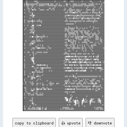
copy to clipboard
👍 upvote
👎 downvote