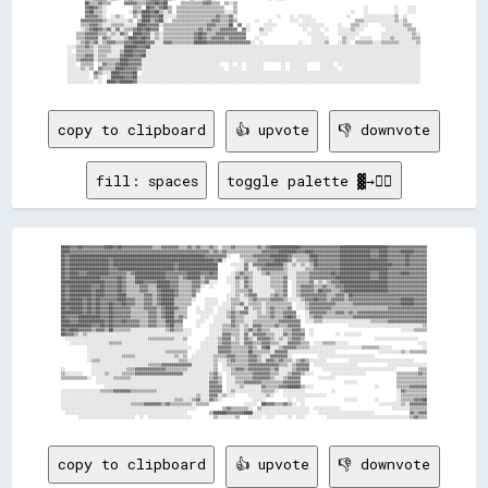
        ██▒▒▒▒▓▓▒▒▒▒      ▓▓▓▓▓▓▒▒▒▒▓▓▓▓██▓▓██      ▒▒▒▒▒▒▒▒▒▒▓▓▓▓▒▒▒▒  ▒▒░░▒▒                                                                                    

        ▓▓██▓▓▒▒░░            ▒▒▒▒  ██▓▓▒▒▓▓██▒▒  ▒▒▒▒▒▒▒▒▒▒▒▒▒▒▒▒▒▒▒▒▒▒    ▒▒                                                          ░░            ░░    ░░░░  

        ▓▓██▒▒▒▒░░          ░░▓▓▒▒████▓▓██▒▒░░▒▒  ▒▒▒▒▒▒▒▒▒▒▒▒▒▒▒▒▒▒▒▒▒▒░░░░▒▒                                                    ░░    ░░            ░░    ░░░░  

        ▓▓▓▓▓▓▒▒░░  ░░▒▒░░    ▒▒░░████▓▓▓▓██░░░░░░▒▒▒▒▒▒▒▒▒▒▒▒▒▒▒▒▒▒▓▓▒▒▒▒▓▓░░                  ░░    ░░  ░░░░░░                ░░      ░░░░░░░░░░░░░░▒▒  ░░      

      ▓▓▓▓▓▓▓▓▓▓▒▒░░░░░░░░░░▒▒  ▒▒████▒▒▓▓██░░  ▒▒▒▒▒▒▒▒▒▒▒▒▒▒▒▒▒▒▓▓▓▓▒▒▒▒▓▓▒▒        ░░    ░░        ░░░░  ░░░░░░                  ▒▒▒▒░░░░░░░░░░░░░░▒▒░░▒▒      

      ▒▒▒▒▓▓▓▓▒▒░░░░▒▒▒▒▒▒░░░░░░████▓▓▓▓▓▓░░▒▒▒▒▒▒▒▒▒▒▒▒▒▒▒▒▒▒▒▒▓▓▓▓▒▒▒▒▒▒██  ▓▓  ░░      ░░░░░░          ░░░░░░░░░░░░      ░░    ▒▒▒▒░░░░      ░░░░░░░░░░▒▒▒▒    

      ░░▒▒▓▓██▓▓▒▒▓▓░░▓▓░░▒▒▒▒▓▓██▓▓██▓▓▓▓  ▒▒▒▒▒▒▒▒▒▒▒▒▒▒▒▒▓▓▒▒▓▓▒▒▒▒▓▓▓▓▓▓▓▓  ▓▓░░    ▒▒░░░░              ░░  ░░░░  ░░    ░░░░░░▒▒░░░░          ░░░░░░░░░░▒▒▒▒  

    ▒▒▒▒▓▓▓▓▓▓▒▒▒▒░░▒▒░░▓▓▒▒  ████▓▓▓▓░░▒▒░░▒▒▒▒▒▒▒▒▒▒▒▒▒▒▓▓██▓▓▒▒▒▒▓▓▓▓▓▓▓▓▓▓▓▓▓▓      ░░░░                  ░░░░░░░░      ░░░░░░░░░░          ░░░░░░░░░░░░░░▒▒░░

    ▒▒▒▒▓▓▓▓▓▓░░▓▓▒▒░░░░░░▒▒████▓▓██▓▓░░▒▒░░▒▒▒▒▒▒▒▒▒▒▒▒▒▒▓▓██▓▓▒▒▓▓▓▓▓▓▒▒▓▓▓▓▓▓▓▓    ░░                        ░░░░░░░░      ▒▒░░░░  ░░░░░░    ░░░░▒▒░░░░░░░░▒▒▒▒

    ░░▒▒▓▓▒▒▓▓░░▒▒▓▓▓▓▒▒▒▒▓▓▓▓██████▓▓▓▓░░░░▓▓▓▓▒▒▒▒▒▒▒▒▒▒██████▓▓▓▓▓▓▓▓▓▓▓▓▓▓▓▓▓▓▓▓░░  ░░                ░░    ░░░░░░▒▒    ░░▒▒░░  ▒▒▒▒▒▒▒▒░░░░▒▒▒▒▒▒▒▒░░░░░░░░▒▒

░░░░▒▒▒▒▓▓▒▒░░▒▒▒▒▒▒░░░░░░██████▓▓▓▓██░░░░░░░░░░░░░░░░░░░░░░░░░░░░░░░░░░░░░░░░░░░░░░░░░░░░░░░░░░░░░░░░░░░░░░░░░░░░░░░░░░░░░░░░░░░░░░░░░░░░░░░░░░░░░░░░░░░░░░░░░░░░

░░  ▒▒▒▒▒▒▒▒░░▒▒▒▒▒▒░░░░▒▒████▓▓▓▓▓▓░░░░░░░░░░░░░░░░░░░░░░░░░░░░░░░░░░░░░░░░░░░░░░░░░░░░░░░░░░░░░░░░░░░░░░░░░░░░░░░░░░░░░░░░░░░░░░░░░░░░░░░░░░░░░░░░░░░░░░░░░░░░░░

░░░░▒▒▒▒▓▓▓▓░░▒▒▒▒░░░░░░▓▓████▓▓▓▓██░░░░░░░░░░░░░░░░░░░░░░░░░░░░░░░░░░░░░░░░░░░░░░░░░░░░░░░░░░░░░░░░░░░░░░░░░░░░░░░░░░░░░░░░░░░░░░░░░░░░░░░░░░░░░░░░░░░░░░░░░░░░░░

░░░░▒▒▓▓▓▓▓▓░░▒▒▒▒▒▒▒▒▒▒████▓▓▓▓▓▓░░░░░░░░░░░░░░░░░░░░░░░░░░░░░░░░░░░░░░░░░░░░░░░░░░░░░░░░░░░░░░░░░░░░░░░░░░░░░░░░░░░░░░░░░░░░░░░░░░░░░░░░░░░░░░░░░░░░░░░░░░░░░░░░

░░░░  ▒▒▒▒▒▒  ░░▓▓▒▒▒▒▓▓████▓▓▓▓▓▓░░░░░░░░░░░░░░░░░░░░░░░░░░░░░░░░░░░░    ░░  ░░  ░░░░░░░░        ░░  ░░░░░░░░      ░░░░░░  ░░░░░░░░░░░░░░░░░░░░░░░░░░░░░░░░░░░░░░

░░░░░░▒▒░░▒▒  ▓▓▒▒▒▒▒▒████▓▓▓▓▓▓▒▒░░░░░░░░░░░░░░░░░░░░░░░░░░░░░░░░░░░░░░  ░░░░░░  ░░░░░░░░        ░░  ░░░░░░░░      ░░░░░░░░  ░░░░░░░░░░░░░░░░░░░░░░░░░░░░░░░░░░░░

░░░░░░░░░░  ▓▓▒▒░░░░████▓▓▓▓▓▓██  ░░░░░░░░░░░░░░░░░░░░░░░░░░░░░░░░░░░░░░░░░░░░░░░░░░░░░░░░░░░░░░░░░░░░░░░░░░░░░░░░░░░░░░░░░░░░░░░░░░░░░░░░░░░░░░░░░░░░░░░░░░░░░░░░

░░░░░░░░░░  ▒▒░░  ░░██████▓▓▓▓██░░░░░░░░░░░░░░░░░░░░░░░░░░░░░░░░░░░░░░░░░░░░░░░░░░░░░░░░░░░░░░░░░░░░░░░░░░░░░░░░░░░░░░░░░░░░░░░░░░░░░░░░░░░░░░░░░░░░░░░░░░░░░░░░░░

copy to clipboard
👍 upvote
👎 downvote
fill: spaces
toggle palette ▓→✊🏽
████▓▓▓▓██▓▓▓▓▓▓▓▓▓▓████▓▓██▓▓▓▓▓▓▓▓▓▓▓▓▓▓▒▒▒▒▓▓▓▓▓▓▓▓▒▒▒▒▓▓▒▒▓▓▒▒▒▒▓▓▒▒░░▒▒▒▒▓▓▒▒▒▒▒▒▒▒▒▒▓▓▒▒▓▓██████████████▓▓▓▓▓▓▓▓▓▓▓▓▓▓▓▓▓▓██████████████████████▓▓▓▓▓▓▓▓▓▓▓▓▓▓▓▓▓▓

████▓▓▓▓▓▓▓▓▓▓▓▓▓▓▓▓▓▓▓▓▓▓▓▓▓▓▓▓▓▓▓▓▓▓▓▓▓▓▓▓▓▓▓▓▓▓▓▓▓▓▓▓▓▓▓▓▓▓▓▓▓▓▓▓▒▒▓▓▒▒▓▓▒▒▒▒▒▒▒▒▒▒▒▒▒▒▒▒▓▓▓▓▓▓▓▓████████▓▓▓▓████▓▓▓▓▓▓▓▓▓▓▓▓██████████████▓▓▓▓████▓▓▓▓▓▓██████▓▓▓▓▓▓

██▓▓██████████████████████████████████████████████████████████████▓▓▓▓▓▓▓▓▓▓░░    ▒▒▒▒▒▒▓▓▓▓▓▓▓▓████████▓▓▒▒▒▒▒▒▒▒████▓▓▓▓▓▓▓▓▓▓██████████████▓▓▓▓████▓▓▓▓▓▓▓▓██▓▓▓▓▓▓▓▓

██▓▓██████████████████▓▓██████████████████████████████████████████████▓▓██░░      ░░▒▒▒▒▒▒▓▓▓▓▓▓▓▓██████▓▓░░▒▒▒▒▒▒▓▓██▓▓▓▓▓▓▓▓▓▓██████████████████████▓▓▓▓▓▓▓▓██▓▓▓▓▓▓▓▓

██▓▓██████████████████▓▓████████████████████████████▓▓██████████████████      ░░░░░░▓▓░░▓▓▓▓▓▓████████▒▒░░▒▒░░▒▒░░▒▒██▓▓▓▓▓▓▓▓▓▓████████████████████████▓▓▓▓▓▓██▓▓▓▓▓▓▓▓

██▓▓██████████████████▓▓▓▓██████████████████████████▓▓██████████████████        ░░░░▓▓░░░░▒▒▓▓▓▓▓▓▓▓▓▓▒▒░░░░░░░░▒▒▒▒▓▓▓▓▓▓▓▓▓▓▓▓██████████████████████▓▓▓▓▓▓▓▓▓▓▓▓▓▓▓▓▓▓

██▓▓████▓▓▓▓██████████▓▓▓▓▓▓▓▓▒▒▓▓██████████████▓▓▓▓▓▓▓▓▓▓██████▓▓▓▓██▓▓      ░░▒▒▓▓▒▒▒▒░░░░▒▒▓▓▒▒▒▒▒▒▒▒░░░░▒▒▒▒▒▒▓▓▓▓▓▓▓▓▓▓██▓▓██████████████▓▓▓▓████▓▓▓▓▓▓████▓▓▓▓▓▓▓▓

██▓▓██████████████▓▓▓▓▓▓▓▓██▓▓▒▒▒▒██████████████▓▓▓▓▓▓▒▒▓▓██████▒▒▓▓▓▓▓▓    ░░░░▓▓▒▒▓▓▒▒░░░░░░░░▒▒▒▒▒▒▓▓░░░░▒▒▒▒▒▒▓▓▓▓▓▓▓▓▓▓▓▓████████████████▓▓▓▓████▓▓▓▓▓▓▓▓▓▓▓▓▓▓▓▓▓▓

████████████████████▓▓▓▓▓▓██▓▓▒▒▒▒████▓▓▓▓▓▓██████▓▓▓▓▒▒▒▒▒▒▓▓▓▓▒▒▓▓░░░░    ░░░░▒▒░░▓▓▒▒░░░░░░░░▒▒▒▒▒▒▓▓  ░░▒▒▒▒▒▒▓▓░░▒▒░░▒▒▓▓▓▓██████████████████████▓▓▓▓▓▓▓▓▓▓▓▓▓▓▓▓▓▓

██▓▓██████████▓▓▓▓██▓▓▓▓▓▓██▓▓▒▒▒▒▒▒▓▓▓▓▒▒▒▒██████▓▓▓▓▒▒▒▒▒▒▓▓▓▓░░  ░░        ░░▒▒░░▓▓▒▒░░░░░░░░▒▒▒▒▒▒▓▓  ░░▒▒▓▓▓▓▓▓▒▒▒▒▓▓▒▒▒▒▓▓▓▓████████████████████▓▓▓▓▓▓▓▓▓▓▓▓▓▓▓▓▓▓

██▓▓██████████▓▓████▓▓▓▓▓▓██▓▓▒▒▒▒▒▒▓▓▓▓▒▒▒▒▓▓██████▓▓▒▒▒▒▒▒▓▓▒▒              ░░▒▒▒▒▒▒▓▓░░░░░░░░░░▒▒▒▒▓▓  ░░▒▒▓▓▓▓▓▓▒▒██▓▓▓▓▒▒▒▒▓▓████████████████████▓▓▓▓▓▓▓▓▓▓▓▓▓▓▓▓▓▓

██▓▓██████████▓▓████▓▓▓▓▓▓████▒▒▒▒▒▒▒▒▓▓▓▓▒▒▓▓██████▓▓▒▒▒▒▒▒▓▓              ░░░░▒▒░░▒▒▓▓▓▓░░░░░░▒▒▓▓▒▒▓▓  ░░▒▒▓▓▓▓▓▓▓▓▓▓▓▓▒▒▒▒▓▓▓▓▒▒██▓▓▓▓▓▓▓▓▓▓▓▓▓▓▓▓▓▓▓▓▓▓▓▓▓▓▓▓▓▓▓▓▓▓

██▓▓██████▓▓██▓▓██▓▓▓▓▓▓▓▓████▓▓▓▓▒▒▒▒▓▓▓▓▒▒▓▓██████▒▒▒▒▒▒▒▒░░    ░░░░░░    ░░▒▒▒▒░░░░▒▒▓▓▒▒▒▒▒▒▓▓▓▓▓▓▒▒░░░░░░▒▒▓▓▓▓██▓▓▓▓▒▒▓▓▓▓▓▓▒▒▓▓▓▓▓▓▓▓▓▓▓▓▓▓▓▓▓▓▓▓▓▓▓▓██████▓▓▓▓▓▓

██████████▓▓██▓▓██▓▓▓▓██▓▓▓▓██▓▓▓▓▒▒▒▒▓▓▓▓▒▒▓▓██████▒▒▒▒▒▒▒▒      ░░░░░░  ░░░░▒▒▒▒▓▓░░▒▒▒▒▒▒░░▒▒▒▒▒▒▒▒▒▒▒▒  ░░░░▒▒▓▓▓▓▓▓▓▓▓▓▓▓▒▒▒▒▒▒▒▒▓▓▓▓▓▓▓▓▓▓▓▓▓▓▓▓▓▓▓▓▓▓██████▓▓▓▓▓▓

██▓▓██████▓▓██▓▓██▓▓▓▓██▓▓▓▓▓▓▓▓▒▒▒▒▒▒▓▓▓▓▓▓▒▒▓▓████▓▓▒▒▒▒    ░░  ░░░░  ░░░░░░▒▒░░░░▓▓░░▒▒▒▒░░▒▒▓▓▒▒▒▒▒▒▓▓  ░░░░▒▒▓▓▓▓▓▓▓▓▓▓▒▒▒▒▒▒▒▒▒▒▒▒▒▒▒▒▒▒▒▒▒▒▒▒▒▒▓▓▓▓▓▓▓▓▓▓▓▓▓▓▓▓▓▓

██████████▓▓██▓▓██▓▓▓▓██▓▓▓▓▓▓▓▓▒▒▒▒▒▒▒▒▓▓▓▓▒▒▓▓████▒▒▒▒▒▒    ░░░░░░░░  ░░░░▒▒▓▓▒▒▓▓▓▓░░░░▒▒░░▒▒▓▓▒▒▒▒▓▓▓▓▓▓    ░░▓▓▓▓▓▓▓▓▒▒▒▒▓▓▓▓▒▒▓▓▒▒▓▓▓▓▓▓▓▓▓▓▓▓▓▓▓▓▓▓▓▓▓▓▓▓▓▓▓▓▓▓▓▓

██▓▓▓▓▓▓██████████▓▓▓▓██▓▓▓▓▓▓▓▓▒▒▒▒▒▒▒▒▓▓▓▓▒▒▓▓████▒▒▓▓▒▒      ░░░░  ░░░░░░▒▒▓▓▒▒▒▒░░░░░░▒▒▒▒▒▒▓▓▒▒▒▒▓▓██▓▓░░  ░░▒▒▓▓▓▓▒▒▒▒▒▒▒▒▒▒▒▒▒▒▓▓▓▓▓▓▓▓▓▓▓▓▓▓▓▓▓▓▓▓▓▓▓▓▓▓▓▓▓▓▓▓▓▓

████▓▓▓▓████████████▓▓██▓▓▓▓██▓▓▓▓▓▓▒▒▒▒▓▓▓▓▒▒▒▒████▓▓▓▓      ░░░░    ░░░░░░░░▓▓▒▒▒▒░░░░▒▒▒▒▒▒▒▒▒▒▒▒▓▓▓▓▓▓▓▓▓▓  ░░░░▒▒▒▒░░░░░░░░░░░░░░░░░░░░░░▒▒▒▒▒▒▒▒▓▓▓▓▓▓▓▓▓▓▓▓▓▓▓▓▓▓

██████████████▓▓▓▓██▓▓██▓▓▓▓▓▓▓▓▓▓▓▓▒▒▒▒▓▓▓▓▒▒▒▒▓▓██▒▒▒▒      ░░    ░░░░░░▒▒▒▒▓▓▒▒░░▒▒░░▓▓▓▓▒▒▒▒▒▒▓▓▒▒▒▒▓▓▓▓▓▓                      ░░░░░░░░░░░░░░░░░░░░░░░░░░░░░░░░░░▒▒

██▓▓████▓▓▓▓▓▓▒▒▓▓▓▓▒▒██▒▒▒▒▒▒▒▒░░░░░░░░░░░░░░░░▒▒▓▓▒▒▒▒░░░░        ░░░░░░▒▒▒▒▒▒▒▒░░▒▒▓▓▒▒▓▓▒▒▒▒░░░░░░▒▒▒▒▓▓▓▓▒▒  ░░                                        ░░░░░░▒▒▒▒▒▒

██▓▓▓▓▒▒░░▒▒░░░░░░░░░░░░░░░░░░░░░░░░░░░░░░░░░░░░░░░░░░░░░░░░        ░░░░░░▓▓▓▓▒▒▒▒░░▓▓░░▓▓▓▓▓▓▒▒▒▒░░░░▓▓▒▒▓▓▓▓▓▓  ░░          ░░  ░░░░░░░░                              

  ░░░░░░░░░░░░░░░░░░░░░░░░░░░░░░░░░░░░░░▒▒▒▒▒▒▒▒▒▒▒▒░░░░▒▒        ░░░░░░▒▒▓▓▓▓░░▒▒░░▓▓▒▒░░▓▓▓▓▓▓▒▒░░▒▒░░▒▒▓▓▓▓▒▒                                ░░░░░░░░░░░░░░░░░░░░    

    ░░░░░░░░░░░░░░░░░░▒▒▒▒▒▒░░░░░░░░░░░░░░░░░░░░░░░░░░░░░░      ░░░░░░░░▒▒▓▓▓▓▒▒▒▒░░▓▓▓▓▒▒▒▒▓▓▓▓▒▒▒▒░░░░▓▓▓▓▓▓▒▒▒▒  ░░░░▒▒▒▒▒▒░░░░░░                                ░░░░

            ░░░░░░░░░░░░░░░░░░░░░░░░░░░░░░░░░░░░░░░░░░░░░░░░    ░░░░░░░░▓▓▓▓▓▓▒▒▒▒▒▒▒▒▓▓▒▒░░▓▓██░░░░▒▒▓▓▓▓▓▓▒▒▒▒▒▒░░░░░░░░░░░░░░░░░░░░░░░░▒▒▒▒▒▒▒▒░░░░░░              ░░

            ░░░░░░░░░░░░░░░░░░░░░░░░░░░░░░░░░░░░▒▒▒▒▒▒▒▒▒▒    ░░░░░░░░░░▓▓▓▓▓▓▒▒▒▒▒▒▒▒██▒▒▒▒▒▒▒▒░░▓▓▓▓▓▓░░░░░░░░░░░░░░░░░░░░░░                    ░░░░░░░░░░▒▒░░▒▒▒▒▒▒▒▒

            ░░░░░░░░░░░░░░░░▒▒▒▒▒▒░░░░░░░░░░░░░░░░░░▒▒░░▒▒  ░░░░░░░░░░▒▒▒▒▒▒▓▓▓▓▒▒▒▒▒▒▓▓▓▓▒▒░░░░▓▓▓▓▓▓▓▓░░            ░░░░░░░░░░░░░░░░░░░░░░░░░░                        

            ░░▒▒▒▒░░░░░░░░░░░░░░░░░░░░░░░░░░░░░░░░░░░░▒▒▒▒░░░░░░░░░░░░▒▒░░░░▒▒▓▓▒▒▒▒▒▒▓▓▓▓▒▒░░▓▓▓▓▒▒▓▓▒▒▒▒░░▒▒▓▓▒▒░░░░░░░░          ░░░░░░░░░░░░░░░░░░░░░░░░░░░░░░      

              ░░░░░░░░░░░░░░░░░░░░░░░░░░▒▒▒▒▒▒▓▓▓▓▓▓▓▓▓▓▓▓▓▓░░░░░░░░░░▒▒  ░░▒▒▒▒▒▒▒▒▒▒▓▓▓▓▓▓▓▓▓▓▓▓▓▓▒▒▒▒░░▒▒▓▓▓▓▓▓  ░░░░░░░░░░░░░░░░░░░░              ░░░░░░░░░░░░░░░░░░

░░            ░░░░░░░░░░░░░░░░▒▒▒▒▓▓▓▓▓▓▓▓▓▓▓▓▓▓▒▒▒▒▒▒▒▒▒▒░░░░░░░░░░░░▒▒  ░░░░▒▒▓▓▓▓▒▒▓▓▓▓▓▓▓▓▓▓▒▒▓▓░░░░░░▒▒▓▓▓▓▓▓      ░░░░░░░░░░░░░░░░░░░░░░░░░░░░░░░░░░          ▒▒▒▒

▒▒░░░░░░░░    ░░░░░░▒▒░░░░░░▒▒▒▒▒▒▓▓▓▓▓▓▓▓▓▓▓▓▓▓▓▓▓▓▓▓▓▓░░░░░░░░░░░░▒▒▓▓░░  ░░▒▒▒▒▒▒▒▒▒▒▓▓▓▓▓▓▓▓▒▒▒▒░░░░▒▒▓▓▓▓▒▒░░░░        ░░░░░░░░░░░░░░░░              ▒▒▒▒▒▒▒▒▒▒▓▓▒▒

▒▒▒▒▒▒▒▒▒▒▒▒░░  ░░░░░░░░▒▒▒▒▒▒▒▒░░░░░░░░░░░░░░░░░░░░░░░░░░░░░░░░░░░░▒▒▓▓▒▒  ░░░░▒▒▒▒▒▒▒▒▓▓▓▓▓▓▓▓▒▒░░░░▒▒▓▓▓▓▓▓        ░░░░░░░░                            ▒▒▒▒▒▒▒▒▒▒▒▒▒▒

                ░░░░░░░░░░░░░░░░░░░░░░░░░░░░░░░░░░░░░░░░░░░░░░░░░░░░▓▓▓▓▒▒  ░░░░▒▒▒▒▓▓▓▓▓▓▓▓▒▒▒▒▒▒▒▒▒▒▓▓▓▓▓▓▓▓                    ░░░░░░                  ▒▒▒▒▒▒▒▒▒▒▒▒▒▒

                    ░░░░░░░░░░░░░░░░░░░░░░░░░░░░░░░░░░░░░░░░░░░░░░░░▓▓▓▓▓▓  ░░░░░░▒▒░░░░░░░░▓▓▒▒▒▒▒▒▓▓▓▓██████▒▒░░░░                            ░░        ▒▒▒▒▒▒▓▓▓▓▓▓▓▓

░░░░░░░░░░░░░░░░░░▒▒▒▒▒▒▓▓▓▓▓▓▓▓▒▒▒▒▒▒▒▒▒▒▒▒░░░░░░░░░░░░░░░░░░░░░░░░▓▓▓▓▓▓  ░░▒▒░░░░░░░░░░░░▒▒▒▒▒▒░░  ░░░░░░░░░░            ░░                            ░░▓▓▒▒▒▒▒▒▒▒▒▒

░░░░░░░░░░░░░░░░░░░░░░░░░░░░░░░░░░░░░░░░░░░░░░░░░░░░░░░░░░░░░░▒▒░░░░▓▓▓▓░░▒▒░░░░      ░░░░░░░░▒▒░░    ░░░░░░░░░░░░░░░░░░░░                                ░░▒▒▒▒▒▒▒▒▒▒▒▒

░░░░░░░░░░░░░░░░░░░░░░░░░░░░░░░░░░░░░░░░░░░░░░░░░░░░▒▒▒▒░░░░▒▒▓▓░░░░▓▓▒▒░░              ░░░░░░          ░░  ░░░░                  ░░░░░░        ░░        ░░▒▒▒▒▒▒▓▓▓▓██

░░░░░░░░░░░░░░░░░░░░░░░░░░░░░░░░▒▒▒▒▒▒▓▓▓▓▓▓▓▓▒▒▓▓▒▒▒▒▒▒▒▒▒▒░░▒▒▒▒▒▒                ░░░░░░  ██▓▓▓▓▒▒▒▒▓▓▒▒░░  ░░                                  ░░░░░░░░░░▒▒░░▓▓▓▓▓▓▓▓

░░░░░░░░░░░░░░░░░░░░░░░░░░░░░░░░░░░░░░░░░░░░░░░░░░░░░░░░░░░░░░            ▒▒▓▓▒▒▒▒▒▒▒▒░░  ▒▒░░░░░░░░░░░░░░░░░░░░░░  ░░░░░░░░░░░░                        ░░░░░░░░▒▒▒▒▒▒▒▒

  ░░░░░░░░░░░░░░░░░░░░░░░░░░░░░░░░░░░░░░░░░░░░░░░░░░░░░░░░          ▒▒██████▓▓▓▓▓▓▓▓████░░░░░░░░░░░░░░░░░░░░░░░░░░    ░░░░░░░░░░░░░░░░░░░░░░░░░░                ▓▓▒▒▓▓▓▓

copy to clipboard
👍 upvote
👎 downvote