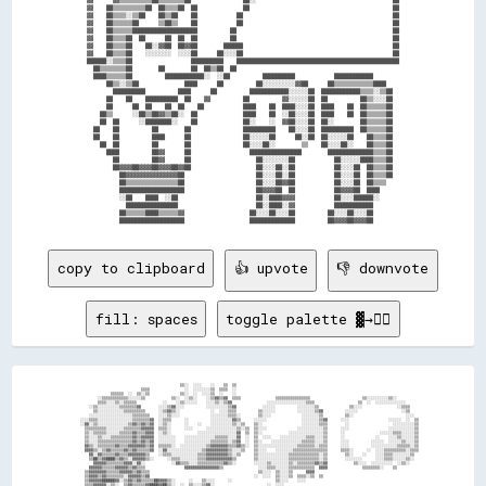
▓▓    ██▒▒▒▒▒▒▒▒▒▒██  ██▒▒▒▒██  ██              ██                                            ██

▓▓    ██▒▒▒▒░░▒▒██    ██▒▒██    ██            ██                                              ██

▓▓    ██▒▒▒▒▒▒██      ▒▒██▒▒    ██            ██                                              ██

▓▓    ██▒▒▒▒▒▒████████████████████          ██                                                ██

▓▓    ██▒▒▒▒██  ██      ██  ██  ██          ██                                                ██

▓▓    ██▒▒▒▒██    ██░░▓▓██  ██▓▓██        ██████                                              ██

▓▓    ██▒▒▒▒██    ░░░░░░░░  ░░░░██      ██░░░░██                                              ██

██████░░▒▒▒▒██                  ██████████    ██████████████████████████████████████████████████

  ██▒▒▒▒▒▒▒▒██        ██        ██  ██▒▒██  ██                                                  

  ████▒▒▒▒▒▒██          ████████████░░  ░░██          ██████████            ████████████        

      ██▒▒░░▒▒██              ████      ██          ██░░░░░░░░░░▓▓██      ██▒▒▒▒▒▒▒▒▒▒▒▒████    

        ██████████          ████      ██          ████████████░░░░░░██  ████████████▒▒▒▒░░▒▒██  

      ██    ██    ██████████  ██    ▓▓          ██          ▓▓░░░░░░██  ██          ██▒▒░░░░██  

      ██      ██  ██    ██  ██    ██            ████    ██  ████░░░░██  ████    ██  ██▒▒▒▒▒▒██  

    ██▒▒      ░░██▒▒██▓▓▒▒██░░  ██              ████    ██  ░░██░░░░██  ████    ██  ██▒▒▒▒▒▒██  

    ██  ██      ░░████████░░    ██              ██░░    ░░  ▓▓██░░░░██  ██░░        ██▒▒▒▒▒▒██  

  ██    ██          ██        ██                ██████████    ██░░░░██  ██████████  ██▒▒▒▒▒▒██  

  ██    ██          ████      ██                ██░░░░░░██      ██░░██  ██░░░░░░██    ██▒▒▒▒██  

    ██  ██          ██        ██                ██░░░░██░░        ▒▒    ██░░░░██░░    ██▒▒▒▒██  

      ████          ██▓▓      ██                  ████████████████        ██████████████▒▒▒▒██  

        ██          ██▓▓      ██                    ██░░░░░░░░██            ██░░░░░░████▒▒▒▒██  

        ██▓▓▓▓██▓▓▓▓██▓▓▓▓██▓▓██                    ██░░░░██░░██            ██░░░░██  ██▒▒▒▒██  

          ██▓▓▓▓▓▓▓▓▓▓▓▓▓▓▓▓██                      ██░░░░██░░██            ██░░░░██  ██▒▒▒▒██  

          ██▒▒▒▒▒▒▒▒▒▒▒▒▒▒▒▒██                      ██░░░░██▓▓██            ██░░░░██  ██▒▒▒▒    

          ████████████████████                      ██▓▓▓▓██  ██            ██▓▓▓▓██  ████      

          ░░██    ████  ░░██                        ██░░████▓▓▓▓            ██░░░░██████░░      

            ████████████████                        ██░░████░░▓▓            ████████████        

          ██▒▒▒▒▒▒████▒▒▒▒▒▒▓▓                    ██░░░░██░░░░██          ██░░░░██░░░░██        

copy to clipboard
👍 upvote
👎 downvote
fill: spaces
toggle palette ▓→✊🏽
                                                    ▒▒░░  ░░░░    ░░    ▒▒  ▒▒                                                                                    

                                  ▒▒▒▒                ░░  ░░░░░░░░▒▒  ▒▒▒▒  ░░                                                                                    

                    ▒▒▒▒▒▒  ░░  ▒▒░░▒▒              ▒▒░░  ░░  ░░░░▒▒  ░░    ░░                                                                                    

              ░░▒▒▒▒▒▒▒▒▒▒▒▒░░░░░░▒▒            ▒▒░░  ░░▒▒░░    ░░▒▒▓▓▒▒▓▓  ▒▒▒▒                ▒▒▒▒▒▒▒▒▒▒▒▒▒▒▒▒                        ▒▒░░░░░░░░░░▒▒░░          

              ▒▒▒▒░░░░▒▒░░▒▒▒▒▒▒            ░░    ░░▒▒░░░░░░    ░░░░▒▒░░▒▒▓▓                ░░░░░░░░░░░░░░░░░░▒▒▒▒                    ▒▒  ░░  ░░░░░░░░░░░░░░      

          ░░▒▒░░░░░░░░░░▒▒▒▒▒▒▒▒▓▓        ░░░░▒▒▓▓░░░░          ░░░░░░░░░░▒▒▓▓            ░░░░░░          ░░░░░░░░▒▒              ▒▒░░░░                ░░▒▒▒▒    

            ▒▒░░░░░░░░░░░░▒▒▒▒▒▒▒▒▒▒      ░░▒▒▓▓▒▒░░              ░░  ░░░░▒▒▒▒          ▒▒░░░░░░          ░░░░░░░░▒▒▓▓          ░░░░░░                    ░░▒▒    

          ░░░░░░░░░░░░░░░░░░░░▒▒▒▒▒▒▒▒    ░░░░▒▒░░░░              ░░░░░░░░▒▒▒▒░░        ▒▒░░░░              ░░░░░░░░▒▒          ▒▒░░                        ░░░░  

      ░░░░▒▒▒▒░░░░░░░░░░░░░░░░▒▒▒▒▒▒▒▒▓▓  ░░▒▒▒▒      ░░          ░░░░░░░░░░▓▓▒▒      ░░░░░░                ░░░░░░░░▒▒▓▓      ░░░░                  ░░░░░░  ░░  ▒▒

      ░░▓▓░░▒▒░░░░░░░░░░░░░░▒▒▓▓▒▒▓▓▒▒▓▓  ░░▒▒░░      ░░    ░░    ░░░░░░░░░░▒▒░░▒▒    ▒▒░░                  ░░░░░░░░▒▒▒▒        ░░                    ░░░░░░░░░░▒▒

        ▒▒▒▒▒▒▒▒▒▒░░░░░░░░▒▒▒▒▒▒▒▒▓▓▓▓▓▓  ▒▒▒▒░░      ░░░░      ░░░░░░░░░░░░░░▒▒░░▒▒  ▒▒░░░░              ░░░░░░░░░░░░▒▒      ░░░░                  ░░░░░░░░░░░░▒▒

        ▒▒░░▒▒▒▒▒▒░░░░░░▒▒▒▒▒▒▓▓▒▒▒▒▓▓▓▓  ░░▒▒░░            ░░░░░░░░░░░░░░░░░░▓▓  ▒▒  ▒▒░░            ░░░░░░░░░░░░░░░░▒▒      ░░                ░░░░░░▒▒▒▒░░░░░░▒▒

        ▒▒░░░░▒▒░░░░▒▒▒▒▒▒▒▒▒▒▓▓▒▒▓▓▓▓▓▓  ░░░░░░░░    ░░░░░░░░░░░░░░▒▒▒▒▒▒░░░░▓▓  ░░  ▒▒  ░░░░    ░░░░░░░░░░░░▒▒▒▒░░░░▒▒      ░░              ░░    ░░░░▒▒░░░░░░▒▒

        ▒▒░░░░▒▒▒▒▒▒▒▒▒▒▒▒▒▒▒▒▓▓▒▒▓▓▒▒▓▓  ░░░░░░░░    ░░░░░░░░░░░░▒▒▒▒▒▒▒▒░░▒▒▓▓  ░░  ▒▒░░    ░░░░░░░░░░░░░░▒▒▒▒▒▒░░░░▒▒      ░░░░          ░░░░░░  ░░░░░░▒▒░░░░▒▒

        ▓▓▒▒░░▒▒▒▒▒▒▒▒▓▓▒▒▒▒▓▓▓▓▓▓▓▓▒▒▓▓  ▒▒▒▒▒▒░░  ░░░░░░░░░░░░▒▒▓▓▓▓▓▓▓▓▒▒▒▒▓▓▒▒░░  ▒▒░░░░░░░░░░░░░░░░░░▒▒▒▒▒▒▒▒░░▒▒▒▒      ░░░░          ░░░░░░░░░░░░▒▒▒▒▒▒░░▒▒

        ▓▓▓▓▒▒░░▒▒▓▓▒▒▒▒▒▒▓▓▒▒▓▓▒▒▒▒▒▒▓▓  ░░▓▓░░░░░░░░░░░░░░░░▒▒▓▓▓▓▓▓▓▓▓▓▒▒░░░░▒▒    ▒▒░░░░    ░░░░░░░░▒▒▒▒▒▒▒▒▒▒▒▒▒▒▒▒      ▒▒▒▒░░      ░░  ░░░░▒▒▒▒▒▒▒▒▒▒░░▒▒▒▒

          ▓▓░░▓▓▒▒▒▒▒▒▓▓▒▒▒▒▓▓▓▓▓▓▓▓▒▒    ░░▒▒▒▒░░░░░░░░░░░░▒▒▒▒▓▓▓▓▓▓▓▓▓▓▒▒░░▒▒      ▒▒░░░░░░░░░░░░░░▒▒▒▒▒▒▒▒▒▒▒▒▒▒░░▒▒        ▒▒░░    ░░    ░░░░▒▒▒▒░░░░░░░░▒▒  

          ▒▒██▒▒▓▓████▒▒▓▓▒▒░░▓▓▓▓▓▓▒▒░░      ░░▒▒▒▒░░░░░░░░▒▒▒▒▓▓▓▓▓▓▓▓▓▓▓▓▒▒        ▒▒░░░░░░░░░░░░░░▒▒▒▒▒▒▒▒▒▒▒▒▒▒░░▒▒        ░░░░░░░░      ░░░░▒▒▒▒░░░░░░▒▒░░  

            ▓▓▓▓▓▓▒▒▒▒▒▒▒▒▓▓▓▓░░▓▓░░            ░░▓▓▒▒▒▒░░░░▒▒▒▒▒▒▒▒▒▒▒▒▓▓▒▒░░        ░░░░░░▒▒░░░░░░░░▒▒░░▒▒▒▒▒▒▒▒▓▓▒▒▓▓            ▒▒░░░░  ░░░░░░░░░░  ░░▒▒░░    

          ▓▓▓▓▓▓▒▒▒▒▒▒▓▓▓▓▓▓▒▒▓▓▒▒▒▒                  ▓▓▓▓▓▓▓▓▓▓▓▓▓▓▓▓▒▒                ░░░░▒▒▒▒░░░░░░▒▒▒▒▒▒▒▒▒▒▒▒  ▓▓▓▓                ▒▒▒▒▒▒▒▒░░    ▒▒          

        ▒▒▓▓▓▓▓▓▓▓▒▒▒▒▒▒▓▓▓▓▓▓▒▒▓▓▒▒▒▒                                                  ▒▒░░░░  ▒▒░░░░▒▒      ▓▓▓▓                                                

        ▒▒▓▓▓▓▒▒▓▓▒▒▒▒▒▒▒▒░░▓▓▓▓▓▓▒▒▓▓                                                ░░  ░░░░  ▒▒░░░░▒▒  ▒▒▒▒░░▒▒  ▒▒                                            

        ▒▒▓▓▓▓▓▓██████▓▓░░▒▒▓▓▒▒▓▓▒▒▒▒▒▒██▓▓▓▓▒▒░░      ░░    ▒▒░░░░      ░░                    ▒▒░░░░    ░░░░                                                    

        ▒▒▒▒▓▓▓▓▓▓░░▒▒░░  ▒▒▓▓▒▒▒▒▒▒▓▓████▓▓██▒▒░░  ░░  ▒▒░░░░▒▒▓▓░░                        ░░  ░░░░                                                              
