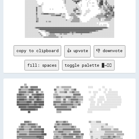
░░░░░░░░░░░░░░░░░░░░                                          ░░▒▒░░░░░░░░░░░░▒▒▓▓▓▓██▓▓░░░░          ░░            ▒▒░░▒▒████░░░░▓▓░░░░░░░░░░░░

░░░░░░░░░░░░░░░░░░░░        ░░                                ░░▒▒░░░░░░░░░░░░░░░░██░░░░            ░░  ░░  ░░░░    ░░░░██████░░▒▒▓▓▒▒░░░░░░░░░░

░░░░░░░░░░░░░░░░░░░░░░    ░░░░                                  ░░░░░░░░░░░░░░░░░░░░░░    ░░        ░░              ░░▒▒▓▓████░░░░▓▓░░▒▒░░░░░░░░

░░░░░░░░░░░░░░░░░░░░░░▒▒▒▒░░                                    ░░░░░░░░░░░░░░░░░░░░░░░░  ░░        ░░      ░░░░      ▒▒▓▓▒▒░░▒▒░░░░▒▒▒▒▒▒▒▒░░▒▒

░░░░░░░░░░░░░░░░░░▓▓░░░░░░░░                                ░░    ░░░░░░░░░░░░░░░░▒▒░░░░░░                              ▒▒▒▒░░▒▒▒▒░░▒▒▓▓▒▒██▒▒▓▓

░░░░░░░░░░░░░░░░░░▓▓░░░░░░░░            ░░  ░░                    ░░░░░░░░░░░░▒▒▒▒▓▓▓▓░░░░            ░░              ░░░░░░░░▒▒▒▒▒▒▒▒▒▒▓▓▓▓▓▓░░

░░░░░░░░░░░░░░░░░░▓▓░░░░░░░░                                        ░░░░░░░░░░▓▓▓▓░░░░▒▒░░░░      ░░░░░░░░                ░░░░░░▒▒▓▓▒▒░░▒▒██▓▓░░

░░░░░░░░░░░░░░░░░░▒▒░░░░░░░░░░                                      ░░░░░░░░░░░░▒▒░░░░░░░░░░      ░░░░░░                  ░░░░░░░░▒▒▒▒▓▓▒▒▒▒▒▒▓▓

░░░░░░░░░░░░░░░░░░▓▓░░░░░░▒▒▒▒▓▓▓▓▓▓▓▓▒▒▒▒▒▒▒▒▒▒░░░░░░░░▒▒▒▒░░▒▒░░    ░░░░▒▒▒▒▒▒░░▒▒▓▓▓▓▒▒░░    ░░░░                  ░░░░▒▒▒▒░░▒▒▓▓▓▓▓▓▓▓▒▒▒▒▓▓

░░░░░░░░░░░░░░░░░░▒▒░░░░░░░░░░░░░░░░░░░░░░▒▒▒▒▒▒▒▒▓▓▓▓▓▓▓▓░░░░░░░░    ░░▒▒▒▒▒▒▒▒▒▒░░░░░░░░    ░░░░                ░░▒▒▒▒▒▒▒▒▒▒▒▒▓▓▓▓░░▒▒▒▒▒▒▓▓▓▓

░░░░░░░░░░░░░░░░░░▒▒░░░░░░░░░░░░░░░░░░░░░░░░░░░░░░░░░░░░░░░░▒▒▒▒░░        ░░░░▒▒▒▒▒▒░░                        ░░░░▒▒▒▒▒▒▒▒▒▒▒▒▒▒▒▒▓▓▓▓▒▒▒▒▒▒▒▒▒▒

░░░░░░░░░░░░░░░░░░▒▒▒▒░░░░░░░░░░░░░░░░░░░░░░░░░░░░░░░░░░░░░░░░░░░░      ░░░░░░▒▒▒▒▒▒▒▒▒▒                  ░░░░░░░░░░░░▒▒▒▒░░░░░░░░▒▒▒▒▒▒▒▒▒▒░░░░

░░░░░░░░░░░░░░░░░░▒▒▒▒░░░░░░░░░░░░░░░░░░░░░░░░░░░░░░░░░░░░░░░░░░░░▒▒░░░░░░░░▒▒▒▒▒▒▒▒▒▒▒▒░░              ░░░░░░░░░░░░░░░░▒▒  ░░░░▒▒▒▒▒▒▒▒▒▒░░░░░░

░░░░░░░░░░░░░░░░░░▓▓▒▒░░░░░░░░░░░░▒▒░░▒▒▒▒░░░░░░░░░░░░░░░░░░░░░░░░░░░░░░░░▒▒▒▒▒▒▒▒▒▒▒▒▒▒░░░░        ░░░░░░░░░░░░░░░░░░░░░░░░░░░░░░░░░░░░░░░░░░░░

░░░░░░░░░░░░░░░░░░░░░░░░░░░░░░░░░░░░░░░░░░░░░░░░░░░░░░░░░░░░░░░░░░░░░░░░░░░░░░░░░░░░░░░░░░░░░░░░░░░░░░░░░░░░░░░░░░░░  ░░              ░░░░░░░░░░

░░░░░░░░░░░░░░░░░░░░░░░░░░░░░░░░░░░░░░░░░░░░░░░░░░░░░░░░░░░░░░░░░░░░░░░░░░░░░░░░░░░░░░░░░░░░░░░░░░░░░░░░░░░░░░░░░░░░░░░░  ░░  ░░░░░░    ░░░░░░░░

░░░░░░░░░░░░░░░░░░░░░░░░░░░░░░░░░░░░░░░░░░░░░░░░░░░░░░░░░░░░░░░░░░░░░░░░░░░░░░░░░░░░░░░░░░░░░░░░░░░░░░░░░░░░░░░░░░░░░░░░░░░░░░░░░░░░    ░░░░░░░░

░░░░░░░░░░░░░░░░▒▒▓▓▓▓▓▓▓▓▓▓▓▓▓▓▓▓▓▓▓▓▓▓▓▓▓▓▓▓▓▓▓▓▓▓▓▓▓▓▓▓▓▓▓▓▓▓▓▓▓▓▓▓▓▓▓▓▓▓▓▓▓▓▓▓▓▓▓▓▓▓▓▓▓▓▓▓▓▓▓▓▓▓▓▓▓▓▓▓▓▓▓▓▓▓▓▓▓▓▓▓▓▓▓▓▓▓▓▓▓▓▓▓▓▓▒▒░░░░░░░░░░

░░░░░░░░░░░░░░░░░░░░░░▒▒▓▓▓▓▓▓▓▓▓▓▓▓▓▓▓▓▓▓▓▓▓▓▓▓▓▓▓▓▓▓▓▓▓▓▓▓▓▓▓▓▓▓▓▓▓▓▓▓▓▓▓▓▓▓▓▓▓▓▓▓▓▓▓▓▓▓▓▓▓▓▓▓▓▓▓▓▓▓▓▓▓▓▓▓▓▓▓▓▓▓▓▓▓▓▓▓▓▓▓▓▒▒░░░░░░░░░░░░░░░░░░

░░░░░░░░░░░░░░░░░░░░░░    ░░░░░░▒▒▓▓▓▓▓▓▓▓▓▓▓▓▓▓▓▓▓▓▓▓▓▓▓▓▓▓▓▓▓▓▓▓▓▓▓▓▓▓▓▓▓▓▓▓▓▓▓▓▓▓▓▓▓▓▓▓▓▓▓▓▓▓▓▓▓▓▓▓▓▓▓▓▓▓▓▓▓▓▓▓▒▒▒▒░░░░░░░░░░░░░░░░░░░░░░░░░░

░░░░░░░░░░░░░░░░░░░░░░▒▒░░      ░░░░░░▒▒▓▓▓▓▓▓▓▓▓▓▓▓▓▓▓▓▓▓▓▓▓▓▓▓▓▓▓▓▓▓▓▓▒▒▒▒▓▓▒▒▒▒▓▓▓▓▓▓▓▓▓▓▓▓▓▓▓▓▓▓▓▓▓▓▒▒▒▒░░░░░░░░░░░░░░░░░░░░░░░░░░░░░░░░░░░░

░░░░░░░░░░░░░░░░░░░░░░░░▒▒░░      ░░░░░░▒▒▒▒▒▒▒▒░░░░░░░░▒▒▒▒░░▒▒▒▒▒▒░░░░░░░░▒▒░░░░░░░░░░░░▒▒░░░░░░░░░░░░░░░░░░░░░░░░░░░░░░░░░░░░░░░░░░░░░░░░░░░░

░░░░░░░░░░░░░░░░░░░░░░░░░░▒▒░░    ░░░░▒▒▒▒▒▒▒▒▒▒▒▒░░░░░░░░░░░░░░░░░░░░░░░░░░░░░░░░░░░░░░░░░░░░░░░░░░░░░░░░░░░░░░░░░░░░░░░░░░░░░░░░░░░░░░░░░░░░░░

copy to clipboard
👍 upvote
👎 downvote
fill: spaces
toggle palette ▓→✊🏽
          ▒▒                                                                                

      ▓▓▒▒▓▓░░▓▓▓▓▓▓                    ▒▒░░▒▒▒▒▒▒▒▒                  ░░░░          ░░      

    ▓▓▒▒▒▒▒▒▓▓██▓▓▓▓▓▓              ▓▓░░░░░░▒▒▒▒░░▒▒▓▓                        ░░    ░░  ░░  

    ▓▓▓▓▓▓▒▒▓▓▓▓░░▓▓░░▒▒            ▒▒░░▒▒▒▒▓▓░░▒▒▓▓▒▒▒▒          ░░  ░░░░      ░░  ░░░░░░░░

  ▓▓██▓▓▒▒▒▒░░▓▓▓▓████▓▓          ▒▒▒▒░░░░░░░░░░░░▓▓▓▓▓▓              ░░          ░░░░░░░░░░

  ▓▓▓▓▓▓▓▓░░██▒▒████▓▓▓▓          ▒▒▓▓▓▓▒▒▒▒▓▓▓▓▒▒▓▓▒▒▒▒▒▒        ░░░░    ░░░░  ░░░░░░░░░░░░

  ▓▓████▓▓▒▒▓▓▓▓▒▒██▓▓▒▒          ░░▒▒▒▒░░▓▓░░▒▒▓▓▓▓▓▓▒▒▒▒      ░░░░    ░░░░░░  ░░░░░░░░░░░░

  ██▓▓▓▓▓▓████▒▒████████          ▓▓▓▓▓▓▒▒▓▓▒▒▒▒▓▓▒▒▓▓▒▒░░        ░░░░  ░░░░  ░░░░░░░░░░░░░░

  ██████████▓▓▓▓██▓▓████          ▓▓▒▒▒▒▓▓▓▓▓▓▓▓▓▓▒▒▒▒▓▓          ░░░░  ░░  ░░░░░░░░░░░░░░░░

    ██████▓▓██████████▒▒            ▓▓▓▓▓▓▓▓▓▓▒▒▒▒▓▓▒▒              ░░░░░░░░░░░░░░░░░░░░░░  

      ████████████▓▓                    ▓▓▓▓▓▓▓▓▓▓▓▓                  ░░░░░░░░░░░░░░░░░░    

              ██                            ▒▒▒▒                            ░░░░            

          ▓▓▓▓▒▒                          ▓▓▒▒▒▒▓▓▒▒                      ▒▒░░░░▒▒▒▒        

      ▓▓▓▓▒▒▓▓▓▓▓▓▒▒                  ▒▒▓▓▒▒▓▓▓▓▓▓▒▒                    ░░░░░░░░░░░░▒▒      

    ▒▒▓▓▒▒▒▒▒▒▓▓▓▓▒▒▓▓              ▓▓▒▒▒▒▒▒▒▒▒▒▒▒▓▓▒▒                ░░░░░░░░▒▒░░░░░░░░    

  ▒▒▓▓▓▓▒▒▒▒▓▓▒▒▓▓▓▓▓▓██            ▓▓▒▒▒▒▓▓▓▓▓▓▓▓▓▓▒▒▒▒          ░░░░░░  ░░▒▒▒▒▒▒▒▒░░▒▒▒▒  

  ▓▓▒▒▒▒▒▒▒▒▓▓▓▓▓▓▓▓▓▓██          ▒▒▒▒▓▓▓▓▒▒▒▒▒▒░░▓▓▓▓▓▓          ▒▒░░░░░░░░░░▒▒▒▒▒▒▒▒▒▒▒▒▒▒

  ▒▒▓▓▓▓▓▓▒▒▓▓▓▓▓▓▓▓▓▓████        ▒▒▒▒▒▒▓▓▓▓▒▒▓▓▓▓▓▓▓▓▒▒▓▓      ░░░░░░░░░░░░▒▒▒▒▒▒▒▒░░▒▒▒▒▒▒

  ▓▓▓▓▓▓▓▓▓▓▓▓▓▓▓▓████▓▓          ▒▒▓▓▒▒▒▒▓▓▓▓▓▓▓▓░░▓▓▓▓▒▒        ▒▒░░░░░░▒▒▒▒▒▒▓▓▒▒▓▓▒▒▒▒░░
