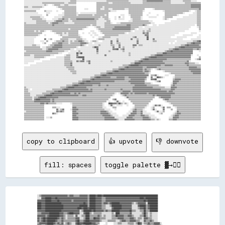
copy to clipboard
👍 upvote
👎 downvote
fill: spaces
toggle palette ▓→✊🏽
░░▒▒▓▓▓▓▓▓▓▓▓▓▓▓▓▓▓▓▓▓▓▓▓▓▓▓▓▓▒▒▓▓▓▓▒▒▒▒▒▒▓▓▓▓▓▓▓▓▒▒██████▓▓████▓▓██████████████████████████████████████████████████████

░░░░▓▓▓▓██████▓▓▓▓██▓▓▓▓▓▓▓▓▓▓▓▓▓▓▓▓▓▓▓▓▓▓▓▓▓▓▓▓▓▓▒▒██████▓▓▓▓▓▓▒▒▒▒▓▓▓▓▓▓▓▓▓▓▓▓▓▓▓▓▓▓▓▓▓▓▓▓▓▓▓▓▓▓▓▓▓▓████▓▓████████████

▓▓▓▓▓▓▓▓██████▓▓▓▓▓▓██▓▓▓▓▓▓▓▓▓▓▓▓▒▒▓▓▓▓▓▓▓▓▓▓▓▓▓▓▒▒██████▓▓▓▓▓▓▒▒▒▒▓▓▓▓▓▓▓▓▓▓▓▓▓▓▓▓▓▓▓▓▓▓▓▓▓▓▓▓▓▓▓▓▓▓▓▓▓▓██▓▓██████████

████▓▓▓▓████████████████▓▓▓▓▓▓▓▓▓▓▓▓▓▓▓▓▓▓▓▓▓▓██▓▓▒▒██████▓▓▓▓▓▓▒▒▓▓▓▓▒▒▓▓████████▓▓▓▓▓▓▓▓▓▓▓▓▒▒░░▒▒▓▓▓▓▓▓▓▓░░██████████

████▓▓▓▓██████████████████▓▓▓▓▓▓▓▓▓▓▓▓▓▓▓▓████████▒▒██████▓▓▓▓▓▓▒▒▒▒░░░░▒▒██████████▓▓▓▓▓▓▓▓▓▓░░░░░░▓▓██████▒▒▓▓████████

████▓▓▓▓██████████████████▓▓▓▓▓▓▓▓▓▓▓▓▓▓████▓▓████▓▓██████▓▓▓▓▓▓▒▒▒▒░░░░░░▓▓████████▓▓▓▓▓▓▓▓▓▓░░░░░░▒▒▓▓▓▓██▒▒▓▓████████

▓▓▓▓▓▓▓▓████████████████▓▓▓▓▓▓▓▓▓▓▓▓▓▓▓▓▓▓░░▒▒████████▓▓██▓▓▓▓▓▓▓▓▒▒▓▓▒▒▒▒████████▓▓▓▓▓▓▓▓▓▓██▒▒▒▒░░░░▒▒▒▒██▒▒▒▒████████

▒▒▒▒▓▓▓▓▓▓▓▓██████████▓▓▓▓▒▒▒▒▓▓████▓▓▓▓▓▓░░░░▓▓████▒▒░░▒▒▒▒▒▒▒▒░░░░░░░░░░▒▒░░████▒▒▒▒▒▒▒▒▒▒▓▓░░░░░░░░░░▒▒██▒▒░░▒▒░░░░░░

▓▓▓▓▓▓▓▓▒▒▓▓██████████▓▓▓▓▒▒░░▒▒▒▒▒▒░░▓▓░░░░▒▒▒▒████▒▒▒▒▒▒▒▒▓▓▒▒░░▒▒░░░░░░▒▒▒▒██▓▓▓▓▓▓▒▒▒▒▓▓▓▓▒▒░░░░░░▒▒▒▒██▒▒░░▒▒░░░░░░

▓▓▒▒▓▓██▓▓██████████▓▓▒▒▓▓▒▒░░▒▒▒▒▒▒▒▒▓▓▓▓░░░░▒▒████▒▒▒▒██▓▓▓▓▒▒▒▒▒▒░░░░░░▒▒▒▒▒▒▓▓▓▓▓▓▒▒▒▒▒▒▓▓▓▓▒▒░░▒▒▒▒░░▓▓▓▓▒▒▒▒░░░░░░

▓▓▒▒▓▓██▓▓████████▓▓▒▒▒▒▓▓▒▒▒▒▒▒▒▒▒▒▒▒▓▓██▒▒▒▒▓▓████▓▓▓▓▓▓▓▓▓▓▒▒░░░░░░▒▒▒▒▒▒▒▒░░░░▒▒▓▓▓▓▒▒▒▒▓▓▓▓▓▓▒▒▒▒░░░░▓▓▒▒▒▒▓▓▒▒░░░░

▒▒▓▓▓▓▓▓▓▓██████▓▓▒▒▓▓▒▒▓▓░░▒▒▓▓▒▒░░░░▓▓██▓▓▓▓████████▓▓▓▓▒▒▒▒    ░░    ░░░░▒▒▒▒░░░░░░▒▒▒▒▒▒░░▒▒██▓▓░░▒▒▒▒▓▓▒▒▒▒▓▓▓▓▓▓░░
