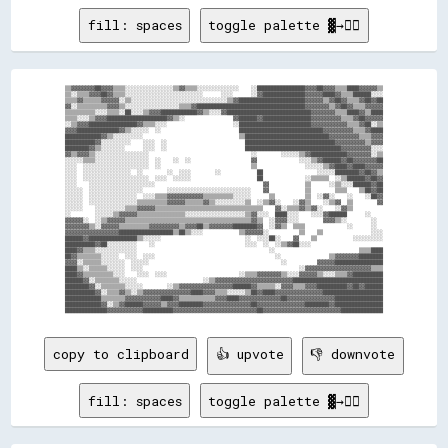
fill: spaces
toggle palette ▓→✊🏽
▒▒▓▓▓▓▓▓▓▓██▓▓▓▓▒▒▒▒░░░░░░░░░░░░░░░░▒▒▓▓▒▒▒▒░░░░░░░░░░░░░░    ░░████████████████▓▓▓▓██▓▓▓▓▒▒▒▒████▓▓▓▓▓▓▒▒

▒▒░░▒▒▒▒▓▓▓▓██▓▓▒▒▒▒░░░░░░░░░░░░░░░░░░░░░░░░░░      ░░░░      ░░▓▓██████████████▓▓▓▓▓▓████▓▓▒▒▒▒██████░░░░

▒▒▒▒▓▓▒▒▒▒▒▒▓▓▓▓▓▓░░▒▒░░░░░░░░░░░░░░░░░░░░░░░░░░░░░░░░▒▒▓▓██████████████████████▓▓▓▓▓▓▒▒▓▓██▓▓▒▒▒▒▓▓██▓▓██

▓▓░░▒▒▒▒▒▒▒▒▒▒▓▓▓▓▒▒░░░░░░░░░░░░░░░░░░▒▒▒▒▓▓████████████████████████████████████▓▓▓▓▓▓▓▓▒▒▓▓██▓▓▒▒▒▒▓▓▓▓▓▓

▒▒▒▒▒▒▒▒▒▒░░░░▒▒▒▒░░██░░░░▒▒▓▓▓▓████████████▓▓▒▒░░░░▓▓████████████████████████████▓▓▓▓▓▓▓▓▒▒▒▒████▓▓▒▒████

▒▒▒▒░░░░▒▒▓▓▓▓████████████████████▓▓▒▒░░                ▓▓██████▓▓████████████████▓▓▓▓▓▓▓▓▓▓▒▒▒▒▓▓██▓▓▓▓▓▓

░░▒▒▓▓▓▓████████████████▓▓▒▒▒▒░░░░                      ░░████████████████████████▓▓▓▓▓▓▓▓▓▓▓▓▒▒▒▒▓▓██░░▒▒

▓▓▓▓██████████████▓▓▒▒░░░░░░  ░░                          ████████████████████████████▓▓▓▓▓▓▓▓▓▓▒▒▒▒▓▓████

████████████▓▓▒▒░░░░░░░░░░                                ▒▒████████████████████████████▓▓▓▓▓▓▓▓▓▓▒▒▒▒▓▓▓▓

██████████▓▓░░░░░░░░░░    ░░░░  ░░                          ██████████████████████████████▓▓▓▓▓▓▓▓▓▓▒▒▓▓▓▓

████████▓▓▒▒░░░░░░░░      ░░░░  ░░                          ████████████████████████████████▓▓▓▓▓▓▓▓▓▓░░░░

▓▓▒▒▓▓▓▓▒▒░░░░░░░░░░░░░░░░░░                                  ░░        ░░░░░░▒▒▓▓████████████▓▓▓▓▓▓▓▓░░▒▒

░░░░░░▒▒▒▒░░░░░░░░░░░░░░░░░░  ░░    ░░  ░░                    ▓▓              ░░░░▒▒▓▓██████▓▓██▓▓▓▓▓▓▓▓██

░░░░  ░░░░░░░░░░░░░░░░░░░░░░  ░░                              ▒▒                ░░░░░░▒▒▓▓████▓▓████▓▓▓▓▓▓

░░░░  ░░░░░░░░░░░░░░░░  ░░        ░░  ░░░░        ░░            ██                  ░░░░░░████████▓▓██▓▓▒▒

░░░░  ░░░░░░░░░░░░░░░░░░░░░░  ░░░░  ░░░░░░                      ██              ░░▒▒▒▒▒▒  ░░▒▒██████▓▓██▓▓

░░░░    ░░░░░░░░░░░░░░░░░░░░░░                                    ▓▓            ▒▒      ░░▒▒░░░░██████▓▓██

░░░░░░  ░░░░░░░░░░░░░░░░░░        ░░░░░░░░░░░░░░░░░░░░░░░░░░░░    ▓▓            ▒▒        ▒▒▒▒    ▒▒██▓▓██

░░░░░░  ░░░░░░░░░░░░░░░░  ░░░░▒▒▒▒▓▓▓▓▓▓▓▓▓▓▓▓▒▒▒▒▒▒▒▒▒▒░░░░░░      ▒▒          ▒▒  ░░▓▓░░    ░░    ░░██▓▓

░░░░░░  ░░░░░░░░░░░░░░░░▒▒▒▒▒▒▒▒▒▒▓▓▓▓▓▓▒▒▒▒▒▒▓▓▒▒░░░░░░░░░░▒▒  ░░▒▒▓▓░░    ░░▓▓▒▒    ░░▒▒▓▓  ▒▒        ▓▓

░░░░░░    ░░░░░░░░░░▒▒▒▒▓▓▓▓▓▓▒▒▒▒▒▒▒▒▒▒▒▒▒▒▒▒▒▒▒▒▒▒▒▒▒▒▒▒▒▒▒▒▒▒▒▒    ▓▓░░▒▒▒▒▓▓▒▒▓▓░░    ░░▓▓▒▒          

░░        ░░░░░░▒▒▓▓▓▓▓▓▒▒▒▒▒▒▒▒▒▒▒▒▒▒▒▒░░░░░░░░░░░░░░░░░░░░▒▒▓▓░░░░  ████░░░░    ░░░░▓▓██████      ░░    

▓▓▓▓▓▓░░  ░░▒▒▓▓▓▓▓▓▒▒▒▒▒▒▒▒▒▒▒▒▒▒▒▒▒▒▒▒▒▒▒▒▒▒▒▒▒▒▒▒▒▒▒▒▒▒▒▒▒▒▓▓▒▒  ░░▓▓▓▓░░░░        ▓▓▓▓▒▒░░        ░░  

▓▓▓▓▓▓▓▓▒▒░░▓▓▓▓▓▓▒▒▒▒▒▒▒▒▒▒▓▓▓▓▓▓▓▓▓▓▒▒▓▓▓▓██▒▒▓▓▓▓▓▓▓▓████████▓▓  ░░▓▓▒▒  ▒▒▒▒              ░░      ░░  

▓▓▓▓▓▓▓▓▓▓▓▓▓▓▓▓▓▓██████████████████▒▒██▒▒░░░░            ▒▒▓▓▓▓▓▓░░          ▒▒    ▒▒                ░░░░

██████▓▓████████████████▒▒░░░░░░                            ░░  ░░░░██░░    ▓▓    ▒▒            ░░░░░░░░░░

██████████▓▓██░░░░░░░░░░    ░░                              ░░░░  ░░  ░░▒▒▓▓██░░░░                        

████▓▓▒▒▒▒░░░░░░░░░░░░░░                                            ░░                            ▒▒▒▒████

██▓▓▒▒▒▒▒▒▒▒░░░░░░  ░░░░  ░░░░                                        ░░                ▒▒▓▓▓▓▓▓▓▓████████

▓▓▓▓░░▒▒▒▒▒▒░░░░░░░░  ░░░░░░                                            ░░          ▓▓▓▓▓▓████████████████

████▒▒░░▒▒▒▒▒▒░░░░░░  ░░░░                                                    ░░▓▓▓▓▓▓▓▓▓▓▓▓▓▓▓▓▓▓▓▓▓▓▒▒▒▒

████▓▓▒▒▒▒▒▒▒▒▒▒░░░░    ░░░░  ░░░░                        ░░▒▒▒▒▓▓▓▓▓▓▓▓▒▒░░░░▓▓▓▓▓▓▒▒░░░░▒▒▒▒▓▓██████████

██████▓▓░░▒▒▒▒▒▒▒▒░░░░░░                      ░░▒▒▓▓▓▓▓▓▓▓▓▓▓▓▓▓▓▓▓▓▓▓▓▓▓▓▓▓██████████████████████████████

████████▓▓░░▒▒▒▒▒▒▒▒░░░░░░        ░░▒▒▓▓▓▓▓▓▓▓▓▓▓▓▓▓▓▓▓▓██████▓▓▒▒▒▒▒▒░░▓▓▓▓▒▒▒▒▓▓▓▓██████████▓▓██▓▓██████

██████████▓▓░░▒▒▒▒▓▓▒▒░░▒▒▓▓▓▓▓▓▓▓▓▓▓▓▓▓▓▓████▓▓▓▓▒▒▒▒░░░░░░▒▒██▓▓████▓▓▓▓▓▓▓▓▓▓▓▓▓▓▓▓████████████████████

████████████▒▒▒▒▒▒▒▒▓▓▓▓▓▓▓▓▓▓▓▓████▓▓▒▒▒▒▒▒▒▒▒▒▒▒▓▓▓▓████▓▓▓▓▓▓▓▓▓▓▓▓▓▓██▓▓▓▓▓▓▓▓▓▓▓▓▓▓▓▓████████████████

████████████▓▓░░▒▒▓▓██████▓▓▓▓▓▓▒▒▓▓▓▓████████▓▓▓▓▓▓▓▓▓▓▓▓▓▓▓▓██▓▓▓▓▓▓▓▓▓▓▓▓▓▓▓▓████████▓▓████████████████

copy to clipboard
👍 upvote
👎 downvote
fill: spaces
toggle palette ▓→✊🏽