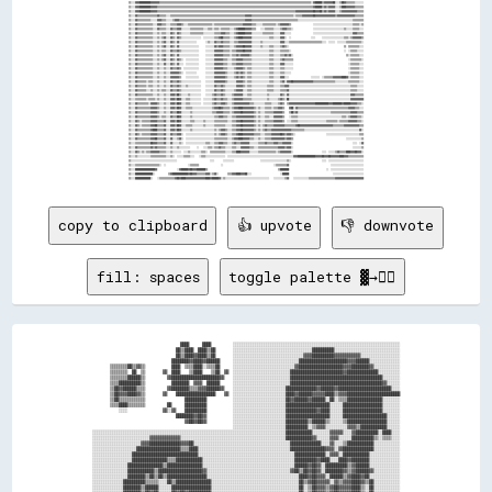
copy to clipboard
👍 upvote
👎 downvote
fill: spaces
toggle palette ▓→✊🏽
                                        ████      ████          ░░░░░░░░░░░░░░░░░░░░░░░░░░░░░░░░░░░░░░░░░░░░░░░░░░░░░░░░░░░░░░░░░░░░░░░░░░░░

                                      ██▒▒████  ████▒▒██        ░░░░░░░░░░░░░░░░░░░░░░░░░░░░░░░░░░░░██████████░░░░░░░░░░░░░░░░░░░░░░░░░░░░░░

                                      ██▒▒████▓▓████▒▒██        ░░░░░░░░░░░░░░░░░░░░░░░░░░░░░░░░▓▓▓▓██████████▓▓▓▓▓▓▓▓▓▓▓▓░░░░░░░░░░░░░░░░░░

                                    ████████▓▓████▓▓██████      ░░░░░░░░░░░░░░░░░░░░░░░░░░░░░░██████████████████████▓▓▓▓██████░░░░░░░░░░░░░░

        ▒▒▒▒▒▒▒▒██▒▒▓▓▒▒            ████  ▒▒▒▒████░░▒▒▒▒██      ░░░░░░░░░░░░░░░░░░░░░░░░░░░░▓▓████████████████████▓▓▓▓████████▓▓░░░░░░░░░░░░

        ▒▒▒▒▒▒▒▒  ██  ▒▒        ▓▓  ████    ▒▒████    ▒▒██  ▓▓  ░░░░░░░░░░░░░░░░░░░░░░░░░░████████████████████████▓▓██████████████░░░░░░░░░░

        ▒▒▒▒▒▒▒▒██████▒▒          ▓▓██████████████████████▓▓    ░░░░░░░░░░░░░░░░░░░░░░░░░░██████████████████████████████████████████░░░░░░░░

        ▒▒▒▒██████████▒▒            ████████  ▓▓▓▓  ██████      ░░░░░░░░░░░░░░░░░░░░░░░░░░██████████████████████████████████████████▓▓░░░░░░

        ▒▒██▓▓██████▒▒▒▒          ▓▓████████▒▒▒▒▓▓▓▓██████▓▓    ░░░░░░░░░░░░░░░░░░░░░░░░██████████████▓▓██████▓▓████████████████████████░░░░

        ▒▒██▓▓▓▓████▓▓▒▒        ▓▓    ██████████████████    ▓▓  ░░░░░░░░░░░░░░░░░░░░░░░░████▓▓██████▓▓▓▓▓▓████▒▒▓▓▓▓████████████████████████

        ▒▒██▒▒▒▒▒▒▒▒▒▒▒▒                  ██████████            ░░░░░░░░░░░░░░░░░░░░░░░░██▓▓██████▓▓██████░░██░░▒▒▒▒████████████████░░░░░░░░

        ▒▒▒▒████▒▒▒▒▒▒▒▒          ██      ██████████            ░░░░░░░░░░░░░░░░░░░░░░░░████████████████████░░░░░░██████████████████░░░░░░░░

            ░░░░                ▓▓░░▓▓    ██████████            ░░░░░░░░░░░░░░░░░░░░░░░░██████████████▓▓████░░░░░░██████████████████░░░░░░░░

                                      ████████▓▓██▓▓            ░░░░░░░░░░░░░░░░░░░░░░░░████████████████████░░░░░░████████████████████░░░░░░

                                          ▓▓██▓▓██▓▓            ░░░░░░░░░░░░░░░░░░░░░░░░██████████▒▒██████▒▒░░░░░░▒▒██████████████████░░░░░░

                                                                ░░░░░░░░░░░░░░░░░░░░░░░░██████████░░▒▒▓▓▓▓░░░░░░░░░░▓▓▓▓▒▒████████████░░░░░░

░░░░░░░░░░░░░░░░░░░░░░░░░░░░░░░░░░░░░░░░░░░░░░░░░░░░░░░░░░░░░░░░░░░░░░░░░░░░░░░░░░░░░░░░████████████░░░░░░░░▓▓▓▓▓▓░░░░▓▓██████████░░████░░░░

░░░░░░░░░░░░░░░░░░░░░░░░░░▓▓▓▓▓▓▓▓▓▓▓▓▓▓░░░░░░░░░░░░░░░░░░░░░░░░░░░░░░░░░░░░░░░░░░░░░░░░████████████▓▓░░░░░░▓▓▓▓░░░░░░██████████▒▒░░▒▒▒▒░░░░

░░░░░░░░░░░░░░░░░░░░░░▓▓▓▓██████████████▓▓▓▓██░░░░░░░░░░░░░░░░░░░░░░░░░░░░░░░░░░░░░░░░░░░░██████████████░░░░▓▓░░░░▒▒████████████░░░░░░░░░░░░

░░░░░░░░░░░░░░░░░░░░████████████████████▒▒▒▒████░░░░░░░░░░░░░░░░░░░░░░░░░░░░░░░░░░░░░░░░░░████████████████▓▓▓▓░░▓▓██████████████░░░░░░░░░░░░

░░░░░░░░░░░░░░░░░░██████████████████████████████░░░░░░░░░░░░░░░░░░░░░░░░░░░░░░░░░░░░░░░░░░░░██████████████░░▓▓▓▓░░████████████░░░░░░░░░░░░░░

░░░░░░░░░░░░░░░░░░████████████████▒▒▒▒████████████░░░░░░░░░░░░░░░░░░░░░░░░░░░░░░░░░░░░░░░░░░██████████▓▓████░░░░████▓▓████████░░░░░░░░░░░░░░

░░░░░░░░░░░░░░░░████████████████▒▒████████████████░░░░░░░░░░░░░░░░░░░░░░░░░░░░░░░░░░░░░░░░░░██████▓▓██▓▓░░██████████▒▒▓▓██████░░░░░░░░░░░░░░

░░░░░░░░░░░░░░░░████████████▒▒████████████████████▓▓░░░░░░░░░░░░░░░░░░░░░░░░░░░░░░░░░░░░░░▓▓██▒▒██▓▓██▓▓░░████████▓▓▒▒▓▓██████▓▓░░░░░░░░░░░░

░░░░░░░░░░░░░░░░████████▒▒██▒▒██▒▒██████████████████░░░░░░░░░░░░░░░░░░░░░░░░░░░░░░░░░░░░░░░░░░████▓▓██▓▓▓▓░░██████▒▒▓▓████▓▓██░░░░░░░░░░░░░░

░░░░░░░░░░░░░░██████████▒▒▒▒▒▒░░░░██▒▒████████████████░░░░░░░░░░░░░░░░░░░░░░░░░░░░░░░░░░░░░░░░██▒▒▓▓██▓▓▓▓▓▓░░▓▓▒▒▓▓▓▓████▓▓▒▒██░░░░░░░░░░░░

░░░░░░░░░░░░░░████████▒▒██████░░░░░░██████████████████░░░░░░░░░░░░░░░░░░░░░░░░░░░░░░░░░░░░░░░░██░░▒▒██▓▓▓▓▒▒▓▓██▓▓▓▓▓▓████▒▒░░██░░░░░░░░░░░░
