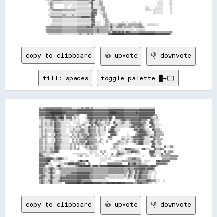
░░░░░░░░▒▒▒▒▒▒▒▒▒▒▒▒▒▒▒▒▒▒▒▒▒▒▒▒▒▒▒▒▒▒▒▒▒▒▒▒▒▒░░▓▓▓▓░░░░▒▒░░                                                          ░░░░      ░░░░

    ░░▒▒░░░░░░░░░░░░░░░░░░░░░░░░░░░░░░░░░░░░░░▒▒▓▓░░░░░░▒▒▒▒                                                        ░░░░░░      ░░░░

    ░░▒▒░░          ░░░░░░  ░░░░░░░░░░░░░░░░░░  ▓▓░░░░░░▒▒▒▒                                                        ░░░░░░      ░░░░

      ▒▒░░          ░░░░  ░░░░░░░░░░░░░░░░░░░░░░▓▓░░░░░░░░▒▒▒▒                                          ░░░░      ░░░░░░░░        ░░

    ░░░░▒▒▒▒▒▒▒▒▒▒▒▒▒▒▒▒▒▒▒▒▒▒▒▒░░░░░░░░░░░░░░░░▒▒▓▓▓▓░░░░▒▒▒▒                                          ░░░░░░  ░░░░░░░░░░        ░░

      ░░░░░░░░░░░░░░░░░░░░░░░░░░░░░░░░░░░░░░░░░░▓▓▓▓▓▓  ░░░░▒▒░░                                                ░░░░░░░░░░        ░░

    ░░░░░░░░░░░░░░▒▒▒▒░░░░░░▒▒░░░░░░░░░░░░░░░░░░▓▓▓▓▒▒    ░░▒▒▒▒                                                                    

      ▒▒▒▒▒▒▒▒▒▒▒▒▒▒▒▒▒▒▒▒▒▒▒▒▒▒▒▒▒▒▒▒▓▓▓▓▓▓▓▓▒▒▓▓▓▓        ▒▒▒▒                                                                    

        ░░░░░░░░░░░░░░░░░░░░░░░░░░░░░░░░░░░░░░░░▓▓▓▓        ░░▒▒▒▒                                                                  

        ░░░░░░░░░░░░░░░░░░░░░░░░░░░░░░░░░░░░░░░░▒▒▓▓░░░░░░    ▒▒▒▒░░            ░░  ░░    ░░░░    ░░                                

      ░░░░░░░░░░░░░░░░░░░░░░░░░░░░░░░░░░░░░░░░░░▓▓▓▓░░░░░░  ░░▒▒▒▒░░▒▒░░░░░░▒▒▒▒▒▒▒▒░░▒▒▒▒▒▒▒▒▒▒▒▒▒▒░░    ░░░░░░░░░░░░              

░░▒▒▒▒▒▒▒▒▒▒▒▒▒▒▒▒▒▒▒▒▒▒▒▒▒▒▒▒▒▒▒▒▒▒▒▒▒▒▒▒▒▒▓▓▒▒▓▓▒▒▒▒▒▒▒▒▒▒▒▒▒▒▒▒░░▓▓░░░░▒▒▒▒▒▒░░▒▒▒▒▒▒▒▒░░▒▒▒▒▒▒▒▒▒▒░░                            

░░▒▒▒▒▒▒▒▒▒▒▒▒▒▒▒▒▒▒▒▒▒▒▒▒▒▒▒▒▒▒▒▒▒▒▒▒▒▒▒▒▒▒▒▒▒▒▒▒▒▒▒▒▓▓▒▒▒▒▒▒▒▒▒▒░░▒▒░░░░░░░░░░░░░░░░░░░░░░  ░░░░░░░░░░                            

  ▒▒▒▒▒▒▒▒▒▒▒▒▒▒▒▒▒▒▒▒▒▒▒▒▒▒▒▒▒▒▒▒▒▒▒▒▒▒▒▒▒▒▒▒▒▒▒▒▒▒▒▒▓▓▒▒▒▒▒▒▒▒▒▒▒▒░░▓▓▓▓▒▒▓▓▒▒▓▓▒▒██▓▓▒▒▒▒▒▒▒▒▒▒▒▒▒▒▒▒▒▒▒▒▒▒▒▒▒▒▒▒▒▒▒▒▒▒▒▒▒▒▒▒▒▒▒▒

copy to clipboard
👍 upvote
👎 downvote
fill: spaces
toggle palette ▓→✊🏽
▒▒░░▒▒▒▒▒▒▒▒▒▒▒▒▒▒▒▒▒▒▒▒▒▒▒▒▒▒▒▒▒▒░░░░░░░░░░▒▒░░▒▒▒▒░░▒▒░░░░░░░░░░░░░░░░░░░░░░░░░░░░░░░░░░░░░░░░░░░░░░░░░░░░░░░░░░░░░░░░

▓▓▓▓▓▓▓▓▓▓▓▓▓▓▓▓▓▓▓▓▓▓▓▓▓▓▓▓▓▓▓▓▓▓▓▓▓▓▓▓▓▓▓▓▓▓▓▓▓▓▓▓▓▓▓▓▓▓▓▓▓▓▓▓▓▓▓▓▓▓▓▓▓▓▓▓▓▓▓▓▓▓▓▓▓▓▓▓▓▓▓▓▓▓▓▓▓▓▓▓▓▓▓▓▓▓▓▓▓▓▓▓▓▓▓▓▓▓▓▓

▓▓▓▓▓▓▓▓▓▓▓▓████████████████▓▓▓▓▓▓▓▓▓▓▓▓▓▓▓▓▓▓▓▓▓▓▓▓▓▓▓▓▓▓▓▓▓▓▓▓▓▓▓▓▓▓▓▓▓▓██████▓▓▓▓▓▓▓▓▓▓▓▓▓▓▓▓▓▓▓▓██▓▓▓▓▓▓▓▓▓▓▓▓▓▓▓▓▓▓

▓▓▓▓▓▓▓▓▓▓▓▓▓▓██▓▓▓▓▓▓▓▓▓▓▒▒▓▓▓▓▓▓▓▓▒▒▒▒▒▒    ░░▓▓▓▓▓▓▓▓▓▓▓▓▓▓▓▓▓▓▓▓▓▓▓▓▓▓▓▓▓▓▓▓▓▓▓▓▓▓▓▓▓▓▓▓▓▓▓▓▓▓▓▓▓▓▓▓▓▓▓▓▓▓▓▓▓▓▓▓▒▒▒▒

▒▒▒▒▒▒▓▓▓▓▓▓▓▓██▓▓▒▒▓▓████░░▓▓▓▓▓▓░░▒▒░░░░    ░░▓▓▓▓▓▓▓▓▓▓▓▓▓▓▓▓▓▓▓▓▒▒▓▓▓▓  ▓▓▓▓▓▓▓▓▓▓▓▓▓▓▓▓▓▓▓▓▓▓▓▓▓▓▓▓▓▓▓▓▓▓▓▓▒▒░░░░▒▒

░░▒▒░░░░░░░░▒▒▒▒▓▓▒▒░░▒▒▒▒░░░░░░▒▒░░░░  ░░    ░░▒▒▓▓▒▒▒▒▓▓▒▒▓▓▒▒▒▒▒▒░░▓▓  ░░░░░░▒▒▓▓▓▓▒▒▒▒▓▓▓▓▓▓▓▓▓▓▓▓▒▒▒▒▒▒  ▓▓▒▒░░░░░░

░░▒▒░░▒▒░░░░▒▒░░▓▓▒▒▒▒░░░░░░░░░░  ░░░░░░░░  ░░░░░░▓▓▒▒▒▒██▒▒▒▒░░░░▒▒░░▒▒  ▓▓░░░░░░▒▒▒▒░░░░▒▒▓▓▓▓▓▓▓▓▓▓▒▒▒▒▒▒  ▓▓▓▓░░░░░░

░░▒▒░░▒▒░░░░▒▒░░▓▓▒▒▒▒░░░░░░  ░░    ░░░░░░▒▒░░  ░░▓▓░░▒▒▓▓▒▒▒▒░░░░▒▒░░  ░░▓▓░░░░░░░░░░░░░░▒▒▓▓▓▓▓▓▓▓▓▓▒▒░░░░  ▓▓▒▒░░░░░░

▒▒▒▒░░░░░░░░░░░░▓▓▒▒▒▒░░░░░░░░░░░░░░░░▒▒░░▒▒  ░░░░▓▓▒▒▒▒▒▒░░▒▒░░░░▒▒    ▓▓▓▓░░░░░░░░░░░░░░▒▒▓▓▓▓▒▒▓▓▓▓▒▒▒▒░░  ▓▓▒▒▒▒░░░░

░░▒▒░░▒▒░░░░░░░░▓▓▒▒▒▒░░░░░░  ░░░░▒▒░░░░░░▒▒▒▒░░░░▓▓▒▒▒▒▒▒░░▒▒░░░░▒▒  ░░▓▓▓▓░░░░░░        ░░▓▓▓▓▒▒▓▓▓▓▒▒░░░░  ▓▓▒▒▒▒▒▒░░

░░▒▒░░▒▒░░░░░░░░▓▓▓▓▒▒░░░░░░  ░░▒▒░░▒▒░░▒▒▒▒▒▒░░░░▓▓▒▒▒▒▒▒░░▒▒░░░░░░  ▓▓▓▓▓▓▒▒░░            ▒▒▓▓▓▓▓▓▓▓▒▒░░░░  ▓▓▒▒▒▒▒▒░░

░░▒▒░░▒▒░░  ░░░░▓▓▒▒▒▒░░░░░░░░  ▒▒░░░░▒▒░░▒▒▒▒▒▒░░▓▓▒▒▒▒▒▒░░▒▒░░░░    ▓▓▓▓▓▓░░      ░░    ▒▒▓▓▓▓▓▓▓▓▓▓▒▒░░░░░░▓▓▒▒▒▒▒▒▒▒

░░▒▒▒▒▒▒░░░░░░░░▓▓▒▒▒▒░░░░░░░░░░▒▒░░▒▒░░▒▒░░░░▒▒▒▒▓▓▒▒▒▒▒▒░░░░░░    ░░▓▓▒▒      ░░░░░░░░░░▒▒▓▓▓▓▓▓▓▓▓▓▒▒░░░░░░▓▓▒▒▒▒▒▒▒▒

▒▒▒▒░░▒▒░░  ░░░░▓▓▒▒▒▒░░░░░░░░  ▒▒░░▒▒░░▒▒▒▒▒▒▓▓▒▒▒▒▒▒▒▒▒▒  ▒▒░░  ░░░░▒▒      ▒▒▒▒░░▒▒░░░░▓▓▓▓▓▓▓▓▓▓▓▓░░░░░░  ▓▓▒▒▒▒▒▒▒▒

▒▒▒▒░░▒▒░░  ░░░░▓▓▒▒▒▒░░░░░░░░  ▒▒░░▒▒░░▒▒▒▒▒▒░░▓▓▒▒▒▒▒▒▒▒░░▒▒░░  ▒▒      ░░▒▒░░░░░░▒▒░░░░▒▒▓▓▒▒▓▓▓▓▓▓░░░░░░░░▓▓▒▒░░▒▒▒▒

▒▒▒▒░░▒▒░░░░░░░░▓▓▒▒▒▒░░░░░░░░░░▒▒░░▒▒░░▒▒░░▒▒░░▓▓▓▓▒▒▒▒▒▒░░░░  ░░      ░░▒▒▒▒░░░░░░░░░░    ░░▒▒▓▓▓▓▓▓░░░░░░  ▓▓▒▒░░▒▒▒▒

▒▒▒▒░░▒▒░░░░░░░░▓▓▓▓▒▒░░░░░░░░░░▒▒░░▒▒  ░░  ░░▒▒░░▒▒░░▒▒▒▒░░          ▒▒░░░░                      ▓▓▓▓░░░░░░  ▓▓░░░░▒▒▒▒

▒▒▒▒░░▒▒░░░░▒▒░░▓▓▓▓▒▒░░░░░░░░░░▒▒░░▒▒░░▒▒    ░░░░▒▒▒▒▒▒▒▒░░        ░░░░░░░░  ░░░░██▓▓▓▓▒▒▒▒░░░░  ▒▒▓▓░░░░░░  ▓▓▒▒▒▒▓▓▒▒

▒▒▒▒▒▒▒▒░░░░▒▒▒▒▓▓▓▓░░                    ░░░░░░░░  ▒▒░░▒▒        ▒▒░░░░░░░░▒▒▒▒██▓▓▓▓▒▒░░      ▓▓▓▓▓▓░░░░░░  ▓▓░░▒▒▒▒▒▒

▓▓▒▒░░░░░░░░░░░░            ░░░░░░░░░░░░░░░░  ░░  ░░░░  ▒▒  ░░  ▒▒  ▒▒▓▓▒▒▒▒░░░░░░░░  ░░░░░░      ▒▒▓▓░░░░░░░░▓▓░░▒▒▒▒▒▒

▓▓▓▓▒▒░░░░░░                  ░░░░▒▒  ░░░░    ░░░░░░  ░░░░  ░░░░░░▒▒░░░░              ░░    ▒▒▒▒▒▒  ░░▒▒▒▒▒▒▒▒▒▒▒▒▒▒▒▒▒▒

▓▓▓▓▓▓▓▓▓▓▓▓▓▓▒▒░░▒▒▓▓▓▓▒▒░░░░                      ░░░░░░░░░░░░          ░░▒▒▒▒▓▓▓▓▒▒▒▒░░              ▒▒▒▒▒▒▒▒▒▒▒▒▒▒▒▒

▓▓▓▓▓▓▓▓▓▓██  ░░░░░░░░      ░░░░  ░░▒▒██▒▒▒▒██        ░░░░░░      ░░░░░░░░▒▒▒▒▒▒▒▒▒▒▒▒▒▒▒▒▒▒▒▒  ░░░░░░    ▓▓██▓▓▓▓▓▓▓▓▓▓

▓▓▓▓▓▓▓▓▓▓░░░░    ░░░░░░▒▒▒▒██████▓▓██▓▓▒▒▒▒▒▒  ▒▒      ░░    ▒▒▒▒▒▒▒▒▒▒▒▒▒▒▒▒    ██▒▒▓▓██▒▒▒▒▒▒░░░░░░      ▓▓▓▓▓▓▓▓▓▓▒▒

▓▓▓▓▓▓░░  ░░░░  ▒▒██░░░░  ░░░░░░░░▒▒▒▒▓▓██▓▓██████░░▓▓████▒▒██████████████████████████████▓▓▓▓▓▓▓▓▓▓▓▓▓▓▓▓▓▓▓▓▒▒▓▓▓▓▓▓▒▒

▓▓▓▓▒▒▒▒░░▒▒▓▓▒▒░░░░▒▒▒▒▒▒▒▒▒▒▒▒▒▒▒▒▒▒▒▒▒▒▒▒▒▒▒▒▒▒▒▒▒▒▒▒▒▒▒▒▒▒▒▒▒▒▒▒▒▒▒▒▒▒▒▒▒▒▒▒▒▒▒▒▒▒▒▒▒▒▒▒▓▓▒▒▒▒▓▓▓▓▓▓▓▓▓▓▓▓▒▒▓▓▓▓▓▓▒▒

▓▓▓▓▒▒▒▒░░░░▓▓░░░░  ░░▒▒▒▒▒▒▒▒▒▒▒▒▒▒▒▒▒▒▒▒▒▒▒▒▒▒▒▒▒▒▒▒▒▒▒▒▒▒▒▒▒▒▒▒▒▒▒▒▒▒▒▒▒▒▒▒▒▒▒▒▒▒▒▒▒▒▒▒▒▒▓▓▒▒░░▓▓▒▒▒▒▓▓▒▒▒▒▒▒░░░░░░░░

▓▓▓▓▒▒░░░░▒▒▓▓▒▒░░  ░░▒▒▒▒▒▒▒▒▒▒▓▓▓▓▓▓▓▓▓▓▓▓▓▓▓▓▓▓▓▓▒▒▒▒▒▒▒▒▒▒▒▒▒▒▒▒▒▒▒▒▒▒▒▒▒▒▒▒▒▒▒▒▒▒▒▒▒▒░░▓▓▒▒░░▓▓▒▒▓▓▓▓▒▒▒▒▒▒░░░░  ░░

▒▒▓▓▓▓▒▒░░░░▓▓░░░░░░░░▒▒▒▒▒▒▓▓▓▓▓▓▓▓▓▓▓▓▓▓▓▓▓▓▓▓▓▓▓▓▒▒▒▒▒▒▒▒▒▒▒▒▒▒▒▒▒▒▒▒░░░░░░░░░░░░░░░░▒▒░░▓▓▒▒░░▓▓▒▒▓▓▓▓▒▒▒▒▒▒░░░░  ░░

▓▓▓▓▒▒░░░░░░▓▓▒▒░░░░░░▓▓▓▓▓▓▓▓▓▓▓▓▓▓▓▓▓▓▓▓▓▓▓▓▓▓▓▓▓▓▒▒▒▒▒▒▒▒▒▒▒▒▒▒▒▒░░░░░░░░░░░░░░░░░░░░░░░░▒▒░░░░▓▓▒▒▓▓▓▓▒▒▒▒▒▒░░░░  ░░

▒▒▓▓▒▒░░░░▒▒▓▓░░░░░░▒▒▓▓▓▓▓▓▓▓▓▓▓▓▓▓▓▓▓▓▓▓▓▓▒▒▒▒▒▒▒▒▒▒░░░░░░░░░░░░░░░░░░                  ▒▒▓▓▒▒▒▒▒▒▒▒▓▓▓▓▒▒▒▒▒▒░░░░  ░░

copy to clipboard
👍 upvote
👎 downvote