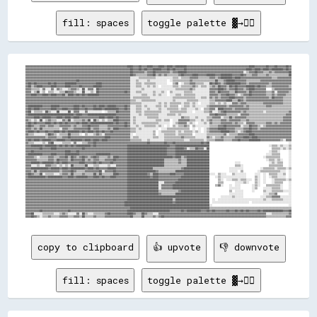
fill: spaces
toggle palette ▓→✊🏽
▓▓▓▓▓▓▓▓▓▓▓▓▓▓▓▓▓▓▓▓▓▓▓▓▓▓▓▓▓▓▓▓▓▓▓▓▓▓▓▓▓▓▓▓▓▓▓▓▓▓▓▓▓▓▓▓▓▓▓▓▓▓▓▓▓▓▓▓▓▓▓▓████▓▓▓▓██▓▓▓▓████▓▓▓▓████▓▓████▓▓████████▓▓▓▓▓▓▓▓▓▓▓▓▓▓▓▓▓▓▓▓▓▓▓▓▓▓▓▓▓▓▓▓▓▓▓▓▓▓▓▓▓▓▓▓████▓▓▓▓▓▓▓▓██▓▓▓▓██▓▓▓▓▓▓██▓▓
▓▓▓▓▓▓▓▓▓▓▓▓▓▓▓▓▓▓▓▓▓▓▓▓▓▓▓▓▓▓▓▓▓▓▓▓▓▓▓▓▓▓▓▓▓▓▓▓▓▓▓▓▓▓▓▓▓▓▓▓▓▓▓▓▓▓▓▓▓▓▓▓▓▓██▓▓▓▓██▓▓██▓▓▓▓██████▓▓▓▓██▓▓██▓▓▓▓▓▓██▓▓▓▓▓▓▓▓▓▓▓▓▓▓▓▓▓▓▓▓▓▓▓▓▓▓▓▓▓▓▓▓▓▓▓▓▓▓▓▓▓▓████▓▓████▓▓████▓▓████████▓▓██▓▓
▓▓▓▓▓▓▓▓▓▓▓▓▓▓▓▓▓▓▓▓▓▓▓▓▓▓▓▓▓▓▓▓▓▓▓▓▓▓▓▓▓▓▓▓▓▓▓▓▓▓▓▓▓▓▓▓▓▓▓▓▓▓▓▓▓▓▓▓▓▓▓▓▓▓██▓▓▓▓▓▓▓▓▒▒▓▓▓▓██▓▓▓▓▓▓▓▓▓▓▒▒▓▓▓▓██████▓▓▓▓▓▓▓▓▓▓▓▓▓▓▓▓▓▓▓▓▓▓▓▓▓▓▓▓▓▓▓▓▓▓▓▓▓▓▓▓░░▒▒▓▓▓▓██▓▓▓▓▒▒▒▒▓▓▒▒▓▓▓▓▓▓▓▓▓▓██
▓▓▓▓▓▓▓▓▓▓▓▓▓▓▓▓▓▓▓▓▓▓▓▓▓▓▓▓▓▓▓▓▓▓▓▓▓▓▓▓▓▓▓▓▓▓▓▓▓▓▓▓▓▓▓▓▓▓▓▓▓▓▓▓▓▓▓▓▓▓▓▓▓▓██▓▓▒▒▒▒▒▒▒▒▓▓▓▓██▒▒▓▓▒▒▓▓▒▒▒▒▒▒▒▒▓▓██▓▓▓▓▓▓████▓▓▓▓▓▓██████▓▓▓▓████████▓▓▓▓▓▓██▓▓▒▒▒▒▓▓▓▓▒▒▒▒▒▒▓▓▒▒▒▒▒▒▒▒▒▒▒▒▒▒██
▓▓▓▓▓▓▓▓▓▓▓▓▓▓▓▓▓▓▓▓▓▓▓▓▓▓▓▓▓▓▓▓▓▓▓▓▓▓▓▓▓▓▓▓▓▓▓▓▓▓▓▓▓▓▓▓▓▓▓▓▓▓▓▓▓▓▓▓▓▓▓▓▓▓░░░░░░▒▒▒▒▒▒▒▒▒▒▒▒░░░░░░░░░░░░▒▒▒▒░░▒▒▒▒▒▒▓▓▓▓▓▓▒▒▒▒▒▒▒▒▓▓▓▓▒▒▓▓████████▓▓████▓▓▓▓▓▓▓▓▓▓▓▓▓▓▓▓▓▓▓▓▓▓▒▒▒▒▓▓▓▓▓▓▓▓▓▓
▓▓▓▓▓▓▓▓▓▓▓▓▓▓▓▓▓▓▓▓▓▓▓▓▓▓▓▓▓▓▓▓▓▓▓▓██▓▓▓▓▓▓▓▓▓▓▓▓▓▓▓▓▓▓▓▓▓▓▓▓▓▓▓▓▓▓▓▓▓▓▓▓░░░░▒▒░░░░░░▒▒░░░░░░░░░░░░  ░░▒▒▒▒▒▒▒▒▒▒▒▒▓▓▒▒▒▒▒▒▒▒▒▒▒▒▒▒▒▒██▒▒▒▒▓▓██████▓▓▓▓▓▓▓▓▒▒▒▒▒▒▒▒▒▒▓▓▓▓▓▓▓▓▓▓▓▓▓▓▓▓▓▓▓▓▓▓
▓▓██▓▓██▓▓▓▓▓▓▓▓██▓▓██▓▓▓▓▓▓████████▓▓▓▓▓▓▓▓▓▓▓▓▓▓████▓▓▓▓▓▓▓▓▓▓▓▓▓▓▓▓▓▓▓▓░░░░▒▒▒▒░░▒▒▒▒▒▒▒▒░░░░░░░░    ▒▒▓▓  ░░▒▒▒▒▓▓▓▓▒▒▒▒▒▒░░░░██▓▓██▓▓▒▒▓▓██████████▓▓▓▓▒▒▓▓▓▓▓▓▓▓▓▓▓▓▓▓▒▒▓▓▓▓▓▓▓▓▓▓▓▓▓▓
▓▓██▒▒▓▓████▓▓▓▓▓▓████▓▓▓▓▓▓████▓▓▓▓▓▓██▓▓▓▓▓▓▓▓██████▓▓▓▓▓▓▓▓▓▓▓▓▓▓▓▓▓▓▓▓░░░░▒▒▒▒░░░░▒▒░░▒▒░░  ░░░░░░░░▒▒▒▒░░▒▒▒▒▒▒▒▒▓▓▒▒░░▒▒▒▒░░▒▒▓▓▒▒██▓▓▓▓▒▒██▓▓██▓▓▓▓▓▓██████▓▓██▓▓▓▓▒▒▒▒▓▓▓▓▓▓▓▓▓▓▓▓▒▒
▓▓▓▓▒▒▒▒▒▒░░▓▓░░░░▓▓░░▓▓▒▒░░░░▒▒▓▓▓▓▒▒░░██░░▓▓▓▓░░██▓▓▓▓▓▓▓▓▓▓▓▓▓▓▓▓▓▓▓▓▓▓░░░░░░░░▒▒░░░░░░░░░░░░░░░░░░░░░░▒▒▒▒▒▒▒▒▒▒▓▓▒▒░░░░░░░░░░▓▓▓▓▓▓████▓▓▒▒▓▓▓▓██▓▓▓▓▒▒▓▓████▓▓▓▓▓▓▓▓    ▒▒▓▓▓▓▓▓▓▓▓▓▓▓
▓▓▓▓░░▒▒██░░▒▒  ▒▒▒▒░░░░▒▒▒▒██▓▓▓▓▒▒░░░░██░░░░▒▒░░██▓▓▓▓▓▓▓▓▓▓▓▓▓▓▓▓▓▓██▓▓░░░░▒▒▒▒░░░░░░░░▒▒░░░░▒▒░░  ▒▒░░░░░░░░▒▒▒▒▒▒░░░░░░░░░░░░▓▓▓▓▒▒██▓▓▓▓▓▓▒▒▒▒██▓▓▓▓▓▓▒▒██▓▓▓▓▓▓▓▓▓▓▒▒▒▒▓▓░░▓▓▓▓▓▓▓▓▒▒
▓▓▓▓████▓▓▓▓████▓▓████▓▓▓▓██▒▒████▓▓██▓▓██▓▓████████▓▓▓▓▓▓▓▓▓▓▓▓▓▓▓▓▓▓▓▓▓▓░░░░░░░░▒▒▒▒░░░░▒▒░░▒▒░░░░  ░░░░▒▒▒▒░░▒▒▒▒▒▒▒▒░░░░░░░░░░▓▓▓▓▓▓▒▒▓▓▓▓██▓▓▓▓▒▒░░▒▒▓▓▓▓██▓▓▓▓▓▓▓▓▓▓▒▒▒▒▓▓▒▒▓▓▓▓▓▓▒▒▒▒
▓▓▓▓▓▓▓▓▓▓▓▓▓▓▓▓▓▓▓▓▓▓▓▓▓▓▓▓▓▓▓▓▓▓▓▓▓▓▓▓▓▓▓▓▓▓▓▓▓▓▓▓▓▓▓▓▓▓▓▓▓▓▓▓▓▓▓▓▓▓▓▓▓▓░░▒▒▒▒▒▒▒▒▒▒▒▒░░░░░░░░░░░░░░░░▒▒▒▒▒▒▒▒▒▒▒▒▒▒▒▒░░░░▒▒▒▒░░▓▓▒▒▓▓▒▒▓▓▓▓▓▓████▓▓▓▓▓▓▒▒▓▓▓▓▓▓▓▓▓▓▓▓▓▓▓▓▒▒██▓▓▓▓▓▓▒▒▒▒▒▒
▓▓▓▓▓▓▓▓▓▓▓▓▓▓▓▓▓▓▓▓▓▓▓▓▓▓▓▓▓▓▓▓▓▓▓▓▓▓▓▓▓▓▓▓▓▓▓▓▓▓▓▓▓▓▓▓▓▓▓▓▓▓▓▓▓▓▓▓▓▓▓▓▓▓▒▒▒▒░░░░▒▒▒▒▒▒▒▒▒▒░░░░░░░░░░░░▒▒░░░░░░░░▒▒▒▒▒▒▒▒░░░░░░░░▒▒▒▒▓▓▓▓▓▓▓▓████▒▒▒▒██▓▓▒▒▓▓▓▓▓▓▓▓▓▓▓▓▓▓▓▓▓▓▓▓▓▓▓▓▓▓▒▒▒▒▒▒
▓▓▓▓▓▓▓▓▓▓▓▓▓▓▓▓▓▓▓▓▓▓▓▓▓▓▓▓▓▓▓▓▓▓▓▓▓▓▓▓▓▓▓▓▓▓▓▓▓▓▓▓▓▓▓▓▓▓▓▓▓▓▓▓▓▓▓▓▓▓▓▓▓▓▒▒▒▒▒▒▒▒░░░░░░░░░░░░▒▒░░▒▒░░▒▒▒▒▒▒▒▒░░▒▒▒▒░░▒▒░░  ░░░░░░▒▒▒▒░░▒▒░░▒▒░░░░▓▓▓▓▒▒▓▓▓▓▒▒▒▒▒▒▒▒▒▒▒▒▓▓▓▓▓▓▓▓▓▓▓▓▓▓▒▒▒▒▒▒
▓▓██████████▓▓▓▓▓▓██████▓▓▓▓▓▓▓▓▓▓████▓▓██▓▓▓▓▓▓██▓▓████▓▓██████▓▓▓▓▓▓██▓▓░░░░▒▒▒▒░░▒▒░░░░░░▒▒▒▒░░▒▒░░▒▒▒▒▒▒  ░░▒▒▒▒░░▒▒░░░░░░░░▒▒▓▓▓▓▓▓▓▓▓▓▓▓▒▒▓▓▓▓▓▓▓▓▓▓▒▒▓▓▒▒▒▒▒▒▒▒▒▒▒▒▓▓▓▓▒▒▒▒▒▒▒▒▒▒▒▒▒▒
▓▓██▓▓████▓▓▓▓▓▓▓▓████▓▓▓▓████▓▓▓▓████▓▓▓▓██▓▓▓▓██████▓▓██████████▓▓▓▓██▓▓░░░░▒▒▒▒░░░░▒▒░░░░░░▒▒░░░░▒▒▒▒▒▒▒▒░░▒▒▒▒░░░░░░▒▒░░  ▒▒▒▒▓▓▓▓░░████▓▓▓▓▓▓▒▒▓▓▓▓▓▓▓▓▓▓▒▒▒▒▒▒▒▒▒▒▒▒▒▒▒▒▒▒▒▒▒▒▒▒▒▒▒▒▒▒
▓▓██░░▒▒▒▒▒▒░░██▒▒░░░░██░░░░░░██░░▓▓▓▓░░░░▓▓░░░░░░░░░░  ░░▒▒▒▒▒▒██▓▓▓▓▓▓▓▓░░░░▒▒▒▒░░▒▒▒▒▒▒▒▒▒▒▒▒░░░░░░▒▒▒▒▒▒▒▒▒▒▒▒░░░░  ░░░░░░▒▒▒▒▓▓░░░░▒▒▓▓██▓▓▓▓▓▓▓▓▓▓▒▒▓▓▒▒▒▒▒▒▒▒▒▒▒▒░░▒▒▒▒▒▒▒▒▒▒▒▒▒▒▒▒▓▓
▓▓████████████████████████████████▓▓████▓▓▓▓████████████████████▓▓▓▓▓▓▓▓▓▓░░░░░░▒▒░░▒▒▒▒▒▒▒▒▒▒░░░░░░▒▒▒▒▒▒░░▒▒░░░░░░░░░░░░░░░░░░░░▓▓▓▓██▓▓▓▓▓▓▒▒▒▒▒▒▒▒░░▓▓▓▓▓▓▒▒▒▒▒▒▒▒▒▒▒▒▒▒▒▒▒▒▒▒▒▒▒▒▒▒▓▓▓▓
▓▓▓▓▓▓████▓▓██████▓▓▓▓████▓▓████▓▓████▓▓▓▓▓▓▓▓▓▓▓▓▓▓████▓▓████▓▓██▓▓▓▓▓▓▓▓░░▒▒░░░░░░░░▒▒▒▒▒▒▒▒░░░░░░░░░░░░░░░░▓▓▒▒▒▒░░░░▒▒░░░░░░▒▒▒▒▓▓▓▓▓▓░░▒▒▒▒██▒▒▓▓▓▓▓▓▓▓▒▒▒▒▒▒▒▒▒▒▒▒▒▒▒▒▒▒▒▒▒▒▒▒▒▒▓▓▓▓▓▓
▓▓▒▒░░▒▒░░██░░▒▒▓▓▒▒▒▒░░░░▓▓▒▒██░░▒▒▒▒▒▒▓▓▒▒██░░██▒▒░░▒▒░░▒▒▒▒████▓▓▓▓▓▓▓▓░░▒▒░░░░░░░░░░░░░░▒▒▒▒░░▒▒▒▒  ░░░░▓▓▓▓▓▓▓▓▒▒▒▒░░░░▒▒░░▒▒▓▓▒▒▒▒▒▒▓▓▓▓▒▒▓▓▓▓▓▓▓▓▒▒▒▒▓▓▒▒▒▒▒▒▒▒▒▒▒▒▒▒▒▒▒▒▒▒▒▒▒▒▓▓▓▓▓▓
▓▓██▓▓██▓▓▓▓▓▓████▓▓██▓▓██▓▓██▓▓▓▓▓▓██▓▓████▓▓████████████████▓▓██▓▓▓▓██▓▓░░▒▒░░░░▒▒▒▒▒▒▒▒▒▒▒▒░░░░░░░░  ░░▒▒▓▓▓▓▓▓░░▒▒░░  ░░░░▒▒░░▓▓▒▒▒▒▒▒▓▓▓▓▓▓▓▓▒▒▓▓▒▒▒▒░░▓▓▓▓▓▓▒▒▒▒▒▒▒▒▓▓▓▓▒▒▓▓▒▒▓▓▓▓▓▓▓▓
▓▓██▓▓▒▒▒▒▓▓▓▓▒▒▓▓▓▓▒▒▒▒▓▓▓▓▓▓▓▓▒▒▓▓▒▒▒▒▓▓▓▓██▓▓▓▓▓▓▒▒▒▒▒▒▓▓▓▓▓▓▓▓▓▓▓▓██▓▓░░░░▒▒░░░░▒▒▒▒▒▒▒▒░░▒▒░░  ░░  ▒▒░░▒▒▒▒▓▓▒▒  ▒▒░░░░░░░░░░▒▒▒▒▒▒▓▓▓▓██▓▓▓▓▓▓▓▓▓▓░░▒▒▒▒██▓▓▓▓▒▒░░▒▒▓▓▓▓▓▓▓▓▓▓▓▓▓▓▓▓▓▓
▓▓▓▓▒▒▓▓▒▒██▒▒▒▒▒▒▒▒▒▒▒▒░░▓▓▓▓▒▒▒▒▓▓▓▓▓▓▓▓▓▓██▒▒▓▓▓▓▒▒▒▒▒▒▓▓▒▒████▓▓▓▓▓▓▓▓▒▒▒▒░░▒▒░░░░░░░░░░░░  ░░░░▒▒▒▒▒▒▒▒▒▒▒▒▒▒▒▒  ░░  ░░  ░░▒▒▓▓▓▓▓▓██████▓▓▓▓▓▓▒▒▒▒▒▒▓▓▓▓██▓▓▓▓▒▒▓▓▓▓▓▓▓▓▓▓▓▓▓▓▓▓▓▓▓▓▓▓
▓▓████▓▓██▓▓▓▓██▓▓▓▓████▓▓██▓▓████████▓▓██▓▓████▓▓██▓▓██▓▓▓▓██▓▓▓▓▓▓▓▓▓▓▓▓▒▒▒▒░░░░░░░░░░░░▒▒  ░░▒▒▒▒▒▒▒▒▒▒░░▒▒░░▒▒▒▒▒▒░░▒▒░░  ░░▒▒▓▓▓▓▓▓▓▓██████▓▓▓▓▒▒░░▒▒▓▓████▓▓▓▓▓▓▓▓▓▓▓▓▓▓▓▓▓▓▓▓▓▓▓▓▓▓▓▓
▓▓▒▒▒▒░░░░░░░░▒▒██▓▓▒▒░░▒▒▒▒▒▒██▒▒▒▒▒▒░░  ▒▒░░░░▒▒▓▓▒▒░░▓▓▓▓▓▓▓▓▓▓▓▓▓▓▓▓▓▓░░  ░░░░░░░░░░░░▒▒  ░░░░▒▒▒▒▒▒▒▒░░▒▒▒▒▒▒▒▒▒▒  ░░░░░░░░▒▒▒▒▒▒▒▒▒▒▒▒▓▓░░▒▒▒▒▒▒▓▓▓▓▓▓▓▓████▓▓▓▓▓▓▓▓▓▓▓▓▓▓▓▓▓▓▓▓▓▓▓▓▓▓
▓▓▓▓▓▓▓▓▓▓▓▓▓▓▒▒▓▓▓▓▓▓▒▒▒▒▓▓▓▓██▓▓▓▓▓▓▓▓▓▓▓▓▓▓▓▓▓▓▓▓▓▓▓▓████▓▓▓▓▓▓▓▓▓▓▓▓▓▓░░▒▒▒▒░░░░░░░░░░▒▒▒▒░░░░▒▒▒▒▒▒▒▒▒▒▒▒▓▓▒▒▒▒▒▒▒▒░░░░░░░░▓▓▒▒░░▒▒▒▒▓▓▒▒▒▒▒▒▒▒▓▓▓▓▓▓████▓▓████▓▓▓▓▓▓▓▓▓▓▓▓▓▓▓▓▓▓▓▓▓▓▓▓
▓▓██▓▓████▓▓██████▓▓▓▓██████▓▓▓▓████████▓▓████▓▓████▓▓████▓▓▓▓▓▓▓▓▓▓▓▓▓▓▓▓▒▒▒▒▒▒▒▒░░░░▒▒░░░░░░░░░░▒▒▒▒▒▒▒▒▒▒▒▒▒▒░░░░▒▒▒▒▒▒▒▒▒▒░░▒▒▒▒▒▒▓▓▓▓▓▓▒▒▒▒▒▒▓▓▓▓██▓▓▓▓▓▓████████▓▓▓▓▓▓▓▓▓▓▓▓▓▓▒▒░░▓▓▓▓
▓▓▒▒▒▒░░░░░░▒▒░░▓▓██░░░░░░▒▒▒▒▒▒░░▓▓░░░░▒▒▒▒▓▓▓▓██▓▓▓▓▓▓▓▓▓▓▓▓▓▓▓▓▓▓▓▓▓▓▓▓▓▓▓▓▓▓▓▓▓▓▓▓██▓▓▓▓▓▓▓▓▓▓██▓▓▓▓██▓▓▓▓▓▓▓▓▓▓▓▓▓▓▓▓▓▓██▓▓██                                                        ░░
▓▓▓▓████████▓▓████████▓▓██▓▓██▓▓██▓▓██████████▓▓██▓▓▓▓▓▓▓▓▓▓▓▓▓▓▓▓▓▓▓▓▓▓██████████████████████████████▓▓▓▓████████████████████████                                          ░░▒▒▒▒░░▒▒░░░░▒▒
▓▓▓▓▓▓▓▓▓▓██▓▓▓▓▓▓████▓▓▓▓▓▓▓▓▓▓▓▓▓▓▓▓▓▓██▓▓▓▓▓▓▓▓▓▓▓▓▓▓▓▓▓▓▓▓▓▓▓▓▓▓▓▓▓▓████████████████████████████▓▓▓▓▓▓██████▓▓░░▒▒▒▒██▓▓▓▓░░██                                            ▒▒▒▒▒▒░░▒▒░░▒▒
▓▓▓▓██▓▓▓▓▓▓▓▓▓▓▓▓▓▓▓▓▓▓▓▓▓▓████▓▓▓▓██▓▓▓▓▓▓▓▓▓▓▓▓▓▓▓▓▓▓▓▓▓▓▓▓▓▓▓▓▓▓▓▓▓▓████████████████████████████▓▓▓▓▓▓████████████████████████                                          ░░▒▒▒▒░░      ░░
▓▓██████████▓▓▓▓▓▓████▓▓▓▓▓▓██████████▓▓▓▓▓▓▓▓▓▓▓▓██████████▓▓▓▓▓▓▓▓▓▓▓▓████████████████████████████▓▓▓▓▓▓████████████████████████                                        ░░░░▒▒▒▒▒▒      ░░
▓▓▓▓▓▓▒▒░░▒▒▒▒▒▒▓▓▓▓▒▒▒▒▓▓▓▓██▒▒██▓▓▒▒▓▓██▓▓▒▒▓▓██▓▓▒▒▒▒▒▒▓▓▒▒████▓▓▓▓▓▓████████████████████████████████▓▓████▒▒▓▓████████████████                                      ░░▒▒▒▒▒▒▒▒▒▒      ░░
▓▓▓▓▓▓▓▓▒▒▒▒▒▒▒▒▓▓▓▓▒▒██▓▓▓▓▓▓▒▒██▓▓▓▓▓▓██▒▒▓▓▒▒▓▓▓▓▒▒▒▒▓▓▓▓▓▓██▓▓▓▓▓▓▓▓██████████████████████████▒▒▒▒▒▒▒▒▒▒▓▓▒▒▒▒████████████████                                        ░░▒▒▒▒░░▒▒░░    ░░
▓▓▓▓██████▓▓████████▓▓██▓▓████▓▓▓▓▓▓▓▓████▓▓▓▓▓▓██▓▓██▓▓▓▓▓▓██▓▓▓▓▓▓▓▓▓▓██████████████████████████▒▒▒▒▒▒▒▒▒▒▓▓▒▒▒▒████████████████                  ░░░░                    ░░▒▒░░▒▒▒▒    ░░
▓▓▓▓░░░░▒▒░░░░▓▓▓▓▒▒▒▒░░▒▒░░▒▒░░██▒▒▒▒▒▒▒▒██░░░░▒▒▒▒░░░░░░▒▒░░░░▓▓▓▓▓▓▓▓██████████████████████████▒▒▒▒▒▒▒▒▒▒▒▒▒▒▒▒████████████████                  ▒▒▒▒░░                  ▒▒▒▒▒▒▒▒▒▒    ░░
▓▓▓▓████████████▓▓██████▓▓████▓▓██████████▓▓████▓▓██▓▓▓▓▓▓██████▓▓▓▓▓▓▓▓██████████████████▒▒▒▒▒▒▒▒▒▒▒▒▒▒▒▒▒▒▒▒▓▓██████████████████              ░░░░░░░░░░            ░░▒▒▒▒▒▒▒▒░░▒▒▒▒▒▒░░▒▒
▓▓▓▓▒▒██▒▒▓▓▓▓▓▓▓▓▓▓▓▓▓▓▒▒▓▓▓▓▓▓██▓▓▒▒▒▒▒▒▓▓▓▓▓▓▓▓▓▓██░░▓▓▓▓▓▓██▓▓▓▓▓▓▓▓████████████████████▓▓▒▒▒▒▒▒▒▒▒▒▒▒████████████████████████              ░░░░░░  ▒▒          ░░▒▒▒▒▒▒▒▒▒▒▒▒▒▒░░░░  ░░
▓▓██▓▓▒▒▒▒██░░▒▒▒▒▒▒░░░░▒▒▓▓▓▓▒▒██▒▒▒▒▒▒▓▓▒▒▒▒▒▒██▒▒██▒▒▒▒▒▒▒▒████▓▓▓▓▓▓██████████████▓▓▒▒████▓▓▓▓▓▓▓▓████▓▓▓▓▓▓██████████████████░░░░  ▒▒░░░░    ▒▒░░░░░░░░      ░░░░  ░░  ▒▒▒▒▒▒░░░░▒▒  ░░
▓▓████████████▓▓██████████▓▓▓▓████▓▓████████▓▓▓▓████▓▓██▓▓▓▓████▓▓▓▓▓▓▓▓████████████████▓▓████▓▓▓▓▓▓▓▓▓▓▓▓▓▓▓▓████████████████████    ░░▒▒░░░░░░░░░░░░░░░░░░      ▒▒░░  ░░  ░░▒▒▒▒░░░░░░  ░░
▓▓▓▓▓▓▓▓▓▓▓▓▓▓▓▓▓▓▓▓▓▓▓▓▓▓▓▓▓▓▓▓▓▓▓▓▓▓▓▓▓▓▓▓▓▓▓▓▓▓▓▓▓▓▓▓▓▓▓▓▓▓▓▓▓▓▓▓▓▓▓▓██████████████████████▓▓▓▓▓▓▓▓▓▓▓▓▓▓██████████████████████      ▒▒░░  ░░░░▒▒▒▒░░▒▒▒▒░░░░  ▒▒░░  ░░    ░░▒▒▒▒▒▒▒▒░░▒▒
▓▓▓▓▓▓▓▓▓▓▓▓▓▓▓▓▓▓▓▓▓▓▓▓▓▓▓▓▓▓▓▓▓▓▓▓▓▓▓▓▓▓▓▓▓▓▓▓▓▓▓▓▓▓▓▓▓▓▓▓▓▓▓▓▓▓▓▓▓▓▓▓██████████████████████░░░░▓▓▓▓▓▓▓▓████████████████████████      ▒▒▒▒        ░░░░░░▒▒░░    ▒▒░░  ░░    ░░▒▒▒▒▒▒    ░░
▓▓▓▓▓▓▓▓▓▓▓▓▓▓▓▓▓▓▓▓▓▓▓▓▓▓▓▓▓▓▓▓▓▓▓▓▓▓▓▓▓▓▓▓▓▓▓▓▓▓▓▓▓▓▓▓▓▓▓▓▓▓▓▓▓▓▓▓▓▓▓▓██████████████████████░░▓▓▓▓▓▓▓▓██████████████████████████    ▒▒▓▓░░    ░░  ░░░░        ░░▒▒░░    ▒▒▒▒▒▒▒▒▒▒░░    ░░
▓▓▓▓▓▓▓▓▓▓▓▓▓▓▓▓▓▓▓▓▓▓▓▓▓▓▓▓▓▓▓▓▓▓▓▓▓▓▓▓▓▓▓▓▓▓▓▓▓▓▓▓▓▓▓▓▓▓▓▓▓▓▓▓▓▓▓▓▓▓▓▓██████████████████████░░▓▓▓▓▓▓▓▓██████████████████████████              ░░░░░░░░        ░░▒▒    ░░░░░░▒▒▒▒▒▒░░    ░░
▓▓▓▓▓▓▓▓▓▓▓▓▓▓▓▓▓▓▓▓▓▓▓▓▓▓▓▓▓▓▓▓▓▓▓▓▓▓▓▓▓▓▓▓▓▓▓▓▓▓▓▓▓▓▓▓▓▓▓▓▓▓▓▓▓▓▓▓▓▓▓▓██████████████████████▒▒▒▒▒▒▒▒▒▒▒▒▒▒▓▓████████████████████              ▒▒  ░░░░░░      ░░      ▒▒░░░░▒▒▒▒▒▒▒▒░░░░░░
▓▓▓▓▓▓▓▓▓▓▓▓▓▓▓▓▓▓▓▓▓▓▓▓▓▓▓▓▓▓▓▓▓▓▓▓▓▓▓▓▓▓▓▓▓▓▓▓▓▓▓▓▓▓▓▓▓▓▓▓▓▓▓▓▓▓▓▓▓▓▓▓██████████████████████▓▓▒▒▒▒▒▒▒▒▒▒████████████████████████              ░░░░░░░░░░              ░░░░▒▒▒▒▓▓        ░░
▓▓▓▓▓▓▓▓▓▓▓▓▓▓▓▓▓▓▓▓▓▓▓▓▓▓▓▓▓▓▓▓▓▓▓▓▓▓▓▓▓▓▓▓▓▓▓▓▓▓▓▓▓▓▓▓▓▓▓▓▓▓▓▓▓▓▓▓▓▓▓▓██████████████████████████████████████████████████████████        ░░░░░░░░▒▒░░░░░░            ░░░░▒▒▒▒▓▓▓▓▓▓░░░░░░░░
▓▓▓▓▓▓▓▓▓▓▓▓▓▓▓▓▓▓▓▓▓▓▓▓▓▓▓▓▓▓▓▓▓▓▓▓▓▓▓▓▓▓▓▓▓▓▓▓▓▓▓▓▓▓▓▓▓▓▓▓▓▓▓▓▓▓▓▓▓▓▓▓████████████████████████████████▒▒████████████████████████  ░░  ░░░░░░░░░░░░░░░░░░░░░░░░░░░░░░░░▒▒░░░░▒▒▒▒▒▒▒▒░░░░░░
▓▓▓▓▓▓▓▓▓▓▓▓▓▓▓▓▓▓▓▓▓▓▓▓▓▓▓▓▓▓▓▓▓▓▓▓▓▓▓▓▓▓▓▓▓▓▓▓▓▓▓▓▓▓▓▓▓▓▓▓▓▓▓▓▓▓▓▓▓▓██████████████████████████████████▓▓████████████████████████  ░░░░░░░░░░░░░░░░░░░░░░░░░░  ░░░░░░░░░░░░░░░░░░░░░░░░░░░░
▓▓▓▓▓▓▓▓▓▓▓▓▓▓▓▓▓▓▓▓▓▓▓▓▓▓▓▓▓▓▓▓▓▓▓▓▓▓▓▓▓▓▓▓▓▓▓▓▓▓▓▓▓▓▓▓▓▓▓▓▓▓▓▓▓▓▓▓▓▓████████████████████████████████████████████████████████████░░                                                      ░░
▓▓▓▓▓▓▓▓▓▓▓▓▓▓▓▓▓▓▓▓▓▓▓▓▓▓▓▓▓▓▓▓▓▓▓▓▓▓▓▓▓▓▓▓▓▓▓▓▓▓▓▓▓▓▓▓▓▓▓▓▓▓▓▓▓▓▓▓▓▓▓▓▓▓████████████████████████████████████████████████████████▒▒▒▒▒▒▒▒▒▒▒▒▒▒▒▒▒▒▒▒▒▒▒▒▒▒▒▒▒▒▒▒▒▒▒▒▒▒▒▒▒▒▒▒▒▒▒▒▒▒▒▒▒▒▒▒▒▒
▓▓▓▓▓▓▓▓▓▓██▓▓▓▓▓▓▓▓▓▓▓▓▓▓▓▓▓▓██▓▓▓▓▓▓▓▓▓▓▓▓▓▓▓▓▓▓▓▓▓▓▓▓▓▓▓▓▓▓▓▓▓▓▓▓▓▓▓▓██████████████████████████████▓▓▓▓▓▓▓▓██▓▓██████████▓▓▓▓██▓▓██▓▓▓▓▓▓▓▓██▓▓▓▓██▓▓██▓▓██▓▓▓▓▓▓██▓▓██████████████▓▓▓▓██
▓▓▓▓██░░░░░░▒▒▒▒▒▒▒▒░░░░▒▒▓▓▒▒░░░░░░▓▓░░██▒▒░░░░▒▒▒▒▒▒▒▒▓▓██▓▓▓▓▓▓▓▓▓▓▓▓████▓▓▒▒▒▒██▓▓▒▒▒▒░░░░▓▓▓▓▓▓▓▓▓▓▓▓▓▓▓▓▓▓▓▓▓▓▓▓▓▓▓▓▓▓▓▓▓▓▓▓▓▓▓▓▓▓▓▓▓▓▓▓▓▓▓▓▓▓▓▓▓▓▓▓▓▓▓▓▓▓▓▓▓▓▓▓▓▓▓▓░░
copy to clipboard
👍 upvote
👎 downvote
fill: spaces
toggle palette ▓→✊🏽