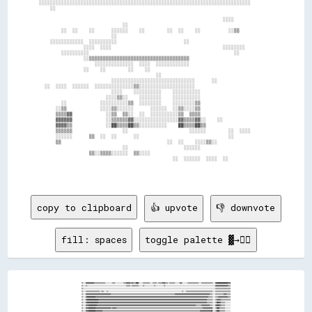
░░░░░░░░░░░░░░░░░░░░░░░░░░░░░░░░░░░░░░░░░░░░░░░░░░░░░░░░░░░░░░░░░░░░░░░░░░░░        

    ░░                                                                              

                                                                  ░░░░              

                              ░░                                                    

        ░░  ░░    ░░      ░░░░░░    ░░        ░░  ░░    ░░          ░░▒▒            

                          ░░                                                        

    ░░░░░░░░░░░░  ░░░░░░░░░░                        ░░                              

                ░░░░  ░░░░                                        ░░░░░░░░          

        ░░░░░░░░░░                                                    ░░            

                ░░▒▒▒▒▒▒▒▒▒▒▒▒▒▒▒▒▒▒▒▒▒▒▒▒▒▒▒▒▒▒▒▒▒▒▒▒                              

                    ░░░░░░░░░░░░░░  ░░░░  ░░░░░░░░░░░░                              

                ░░    ░░        ░░    ░░                                            

                                          ░░                                        

                          ░░░░░░░░░░░░░░░░░░░░░░░░░░░░░░      ░░                    

  ░░  ░░░░  ░░░░░░  ░░░░░░░░░░░░░░▒▒░░░░░░░░░░░░░░░░░░░░                            

                          ░░░░    ░░░░░░░░░░    ░░░░░░░░░░                          

                        ░░░░▒▒░░    ░░░░░░░░    ░░░░░░░░░░                          

        ░░            ░░░░░░░░░░▒▒  ░░░░░░░░    ░░░░░░░░▒▒                          

      ░░▒▒            ░░░░▒▒░░░░░░      ░░░░░░  ░░▒▒░░░░▒▒                          

      ▒▒▒▒▓▓            ░░▒▒  ▒▒░░  ░░  ░░░░░░░░░░▒▒  ▒▒▒▒                          

      ▓▓▓▓▓▓            ░░▒▒▒▒▒▒▓▓░░░░░░░░░░░░░░░░▓▓▒▒▒▒▓▓░░    ░░                  

      ▓▓▓▓▒▒            ░░██▒▒▒▒██▒▒░░░░░░░░░░    ██▒▒▒▒██▒▒                        

      ▒▒▒▒▒▒                  ░░                      ░░░░░░        ░░  ░░░░        

      ░░░░░░      ▒▒  ░░  ░░      ░░                                ░░              

      ▒▒                                      ░░  ░░    ░░░░▒▒░░                    

                              ░░                    ░░░░░░                          

                  ▒▒░░▒▒▒▒░░░░░░  ▒▒░░░░                                            

                                                ░░  ░░░░░░  ░░░░  ░░                

copy to clipboard
👍 upvote
👎 downvote
fill: spaces
toggle palette ▓→✊🏽
▒▒░░░░▓▓▓▓▓▓▓▓▓▓▓▓▒▒▒▒▒▒▒▒▒▒▒▒▒▒▒▒░░░░░░░░░░▒▒▒▒░░░░░░░░░░░░▒▒▒▒▓▓▓▓▓▓▒▒▓▓▒▒▒▒████░░░░░░▒▒▒▒▒▒▒▒▒▒░░░░▒▒▒▒▒▒░░▒▒▒▒▒▒▓▓▓▓▒▒▒▒░░▒▒▒▒▒▒▒▒░░░░░░▒▒▓▓░░░░░░░░▒▒▒▒▒▒▒▒▒▒▒▒▒▒▒▒░░░░▒▒▒▒▒▒▒▒▒▒▒▒▒▒▒▒░░░░▓▓████████████████▓▓▓▓
▒▒░░░░▒▒░░░░░░░░░░░░░░░░░░░░░░░░░░░░░░░░░░░░░░░░░░░░░░░░░░░░░░░░▒▒▒▒▒▒░░▒▒▒▒▒▒▒▒▒▒░░░░░░▒▒░░░░░░░░░░░░░░▒▒░░░░░░░░░░░░▒▒░░░░░░░░░░░░░░░░░░░░░░░░░░░░░░░░░░░░░░░░░░░░░░░░░░░░░░░░░░░░░░░░░░░░░░░░▓▓▓▓▓▓▓▓▓▓▓▓▓▓▓▓▓▓▒▒▒▒
▒▒░░░░░░░░░░░░░░░░░░░░░░░░░░░░░░░░░░░░░░░░░░░░░░░░░░░░░░░░░░░░░░░░░░░░░░░░░░░░░░░░░░░░░░░░░░░░░░░░░░░░░░░░░░░░░░░░░░░░░░░░░░░░░░░░░░░░░░░░░░░░░░░░░░░░░░░░░░░░░░░░░░░░░░░░░░░░░░░░░░░░░░░░░░░░░░▒▒▒▒▒▒▒▒▒▒▒▒▒▒▒▒▒▒▒▒▒▒
▒▒░░░░▒▒▒▒▒▒▒▒▒▒▒▒▒▒▒▒▒▒▒▒░░▒▒▒▒░░░░▒▒░░░░░░░░░░░░░░░░░░░░░░░░░░░░░░░░░░░░░░░░░░░░░░░░░░░░░░░░░░░░░░░░░░░░░░░░░░░░░░░░░░░░░░░░░░░░░░░░░░░░░░░░░░▒▒░░░░▒▒▒▒▒▒▒▒▒▒▒▒▒▒▒▒▒▒▒▒▒▒▒▒▒▒▒▒▒▒▒▒▒▒▒▒▒▒░░░░▒▒▒▒▒▒▒▒▒▒▒▒▒▒▒▒▒▒▒▒▒▒
▒▒░░░░▓▓▓▓▓▓▓▓▓▓▓▓▓▓▓▓▓▓▓▓▓▓▓▓▓▓▓▓▓▓▓▓▓▓▓▓▒▒▒▒▒▒▒▒▒▒▒▒▒▒▒▒▒▒▒▒▒▒▒▒▒▒▒▒▒▒▒▒▒▒▒▒▒▒▒▒▒▒▒▒▒▒▒▒▒▒▒▒▒▒▒▒▒▒▒▒▒▒▒▒▒▒▒▒▒▒▒▒▒▒▒▒▒▒▒▒▒▒▒▒▒▒▒▒▒▒▒▒▓▓▓▓▓▓▓▓▓▓▓▓▓▓▓▓▓▓▓▓▓▓▓▓▓▓▓▓▓▓▓▓▓▓▓▓▓▓▓▓▓▓▓▓▓▓▓▓▓▓▒▒▒▒░░░░▒▒▒▒▒▒▒▒▒▒▒▒▓▓▓▓▒▒▒▒▒▒
▒▒░░░░▓▓████████████▓▓▓▓▓▓▓▓▓▓▓▓▓▓▓▓▓▓▓▓▓▓▓▓▓▓▓▓▓▓▓▓▓▓▓▓▓▓▓▓▓▓▓▓▓▓▓▓▓▓▓▓▓▓▓▓▓▓▓▓▓▓▓▓▓▓▓▓▓▓▓▓▓▓▓▓▓▓▓▓▓▓▓▓▓▓▓▓▓▓▓▓▓▓▓▓▓▓▓▓▓▓▓▓▓▓▓▓▓▓▓▓▓▓▓▓▓▓▓▓▓▓▓▓▓▓▓▓▓▓▓▓▓▓▓▓▓▓▓▓▓▓▓▓▓▓▓▓▓▓▓▓▓▓▓▓▓▓▓▓▓▓▒▒▒▒▒▒░░░░▒▒▒▒▓▓▓▓▓▓▓▓▓▓▓▓▓▓▒▒▒▒
▒▒░░░░▓▓████████████████▓▓▓▓▓▓▓▓▓▓▓▓▓▓▓▓▓▓▓▓▓▓▓▓▓▓▓▓▓▓▓▓▓▓▓▓▓▓▓▓▓▓▓▓▓▓▓▓▓▓▓▓▓▓▓▓▓▓▓▓▓▓▓▓▓▓▓▓▓▓▓▓▓▓▓▓▓▓▓▓▓▓▓▓▓▓▓▓▓▓▓▓▓▓▓▓▓▓▓▓▓▓▓▓▓▓▓▓▓▓▓▓▓▓▓▓▓▓▓▓▓▓▓▓▓▓▓▓▓▓▓▓▓▓▓▓▓▓▓▓▓▓▓▓▓▓▓▓▓▓▓▓▓▓▓▓▒▒▒▒▒▒▒▒░░░░▒▒▓▓▓▓▓▓▒▒▒▒▒▒▒▒▒▒▒▒▒▒
▒▒░░░░▓▓████████████████▓▓▓▓▓▓▓▓▓▓▓▓▓▓▓▓▓▓▓▓▓▓▓▓▓▓▓▓▓▓▓▓▓▓▓▓▓▓▓▓▓▓▓▓▓▓▓▓▓▓▓▓▓▓▓▓▓▓▓▓▓▓▓▓▓▓▓▓▓▓▓▓▓▓▓▓▓▓▓▓▓▓▓▓▓▓▓▓▓▓▓▓▓▓▓▓▓▓▓▓▓▓▓▓▓▓▓▓▓▓▓▓▓▓▓▓▓▓▓▓▓▓▓▓▓▓▓▓▓▓▓▓▓▓▓▓▓▓▓▓▓▓▓▓▓▓▓▓▓▓▓▓▓▓▓▓▒▒▒▒▒▒▒▒░░░░▒▒████▓▓▒▒▒▒▒▒░░░░░░░░
▒▒░░░░▓▓▓▓████████████▓▓▓▓▓▓▓▓▓▓▓▓▓▓▓▓▓▓▓▓▓▓▓▓▓▓▓▓▓▓▓▓▓▓▓▓▓▓▓▓▓▓▓▓▓▓▓▓▓▓▓▓▓▓▓▓▓▓▓▓▓▓▓▓▓▓▓▓▓▓▓▓▓▓▓▓▓▓▓▓▓▓▓▓▓▓▓▓▓▓▓▓▓▓▓▓▓▓▓▓▓▓▓▓▓▓▓▓▓▓▓▓▓▓▓▓▓▓▓▓▓▓▓▓▓▓▓▓▓▓▓▓▓▓▓▓▓▓▓▓▓▓▒▒▒▒▒▒▒▒▓▓▓▓▓▓▓▓▓▓▓▓▒▒▒▒░░░░▓▓████▓▓▒▒▒▒▒▒░░░░░░░░
▒▒░░░░▓▓▓▓██████████▓▓▓▓▓▓▓▓▓▓▓▓▓▓▓▓▓▓▓▓▓▓▒▒▓▓▓▓▓▓▒▒▒▒▒▒▒▒▒▒▒▒▒▒▒▒▒▒▒▒▒▒▒▒▒▒▒▒▒▒▒▒▒▒▒▒▒▒▒▒▒▒▒▒▒▒▒▒▒▒▒▒▒▒▒▒▒▒▒▒▒▒▒▒▒▒▒▒▒▒▒▒▒▒▒▒▒▒▒▒▒▒▒▒▒▒▒▒▒▒▒▒▒▒▒▒▒▒▒▒▒▒▒▒▒▒▒▒▒▒▒▒▒▒▒▒▒▒▒▒▒▒▒▒▓▓▓▓▓▓▓▓▓▓▓▓▓▓░░░░▒▒████▒▒▒▒▒▒▒▒░░░░░░░░
▒▒░░░░▓▓▓▓██████████▓▓▓▓▓▓▓▓▓▓▒▒▒▒▒▒▒▒▒▒▒▒▒▒▒▒▒▒▒▒▒▒▒▒▒▒▒▒▒▒▒▒▒▒▒▒▒▒▒▒▒▒▒▒▒▒▒▒▒▒▒▒▒▒▒▒▒▒▒▒▒▒▒▒▒▒▒▒▒▒▒▒▒▒▒▒▒▒▒▒▒▒▒▒▒▒▒▒▒▒▒▒▒▒▒▒▒▒▒▒▒▒▒▒▒▒▒▒▒▒▒▒▒▒▒▒▒▒▒▒▒▒▒▒▒▒▒▒▒▒▒▒▒▒▒▒▒▒▒▒▓▓▓▓▓▓▓▓▓▓▓▓▓▓▓▓██░░░░▒▒████▒▒▒▒▒▒▒▒░░░░░░░░
▒▒░░░░▓▓▓▓██████████▓▓▓▓▓▓▓▓▒▒▒▒▒▒▒▒▒▒▒▒▒▒▒▒▒▒▒▒▒▒▒▒▒▒▒▒▒▒▒▒▒▒▒▒▒▒▒▒▒▒▒▒▒▒▒▒▒▒▒▒▒▒▒▒▒▒▒▒▒▒▒▒▒▒▒▒▒▒▒▒▒▒▒▒▒▒▒▒▒▒▒▒▒▒▒▒▒▒▒▒▒▒▒▒▒▒▒▒▒▒▒▒▒▒▒▒▒▒▒▒▒▒▒▒▒▒▒▒▒▒▒▒▒▒▒▒▒▒▒▒▒▒▒▒▒▒░░▓▓██████▒▒▓▓▓▓▓▓▓▓██░░░░▒▒██▓▓▒▒▒▒▒▒▒▒░░░░░░░░
▒▒░░░░▓▓▓▓██████████▓▓▓▓▓▓▒▒▒▒▒▒▒▒▒▒▒▒▒▒▒▒▒▒▒▒▒▒▒▒▒▒▒▒▒▒▒▒▒▒▒▒▒▒▒▒▒▒▒▒▒▒▒▒▒▒▒▒▒▒▒▒▒▒▒▒▒▒▒▒▒▒▒▒▒▒▒▒▒▒▒▒▒▒▒▒▒▒▒▒▒▒▒▒▒▒▒▒▒▒▒▒▒▒▒▒▒▒▒▒▒▒▒▒▒▒▒▒▒▒▒▒▒▒▒▒▒▒▒▒▒▒▒▒▒▒▒▒▒▒▒▒▒▒▒▒▒▒▓▓██████▒▒▓▓▒▒▓▓▓▓▓▓░░░░▒▒████▓▓▓▓▓▓▓▓▒▒▒▒▒▒▒▒
▒▒░░░░▓▓▓▓██████████▓▓▓▓▓▓▒▒▒▒▒▒▒▒▒▒▒▒▒▒▒▒▒▒▒▒▒▒▒▒▒▒▒▒▒▒▒▒▒▒▒▒▒▒▒▒▒▒▒▒▒▒▒▒▒▒▒▒▒▒▒▒▒▒▒▒▒▒▒▒▒▒▒▒▒▒▒▒▒▒▒▒▒▒▒▒▒▒▒▒▒▒▒▒▒▒▒▒▒▒▒▒▒▒▒▒▒▒▒▒▒▒▒▒▒▒▒▒▒▒▒▒▒▒▒▒▒▒▒▒▒▒▓▓▓▓▓▓▓▓▓▓▓▓▓▓▓▓██▓▓▓▓██▒▒▓▓▒▒▓▓▓▓▓▓░░░░▒▒▓▓▓▓▓▓▓▓▓▓▓▓▓▓▒▒▒▒▒▒
▒▒░░░░▓▓▒▒▒▒▒▒▒▒▒▒▒▒▒▒▒▒▒▒▓▓▒▒▒▒▒▒░░░░▒▒▒▒▒▒▒▒▒▒▒▒▒▒▒▒▒▒▒▒▒▒▒▒▒▒▒▒▒▒▒▒▒▒▒▒▒▒▒▒▒▒▒▒▒▒▒▒▒▒▒▒▒▒▒▒▒▒▒▒▒▒▒▒▒▒▒▒▓▓▓▓▓▓▒▒▒▒▒▒▒▒▒▒▒▒▒▒▒▒▒▒▒▒▒▒▒▒▒▒▒▒▒▒▒▒▒▒▒▒▒▒░░▒▒▒▒▒▒▓▓▓▓▓▓▓▓▓▓██▓▓▓▓▓▓▓▓▓▓▓▓▓▓▓▓▓▓▒▒▓▓▓▓▓▓▓▓▓▓▓▓▓▓▓▓▒▒▒▒▒▒▒▒
▒▒░░░░▓▓▒▒▒▒▒▒▒▒▒▒▒▒░░░░░░▓▓▓▓▒▒▒▒░░░░░░▒▒▓▓▓▓▒▒▒▒▒▒▒▒▒▒▒▒▒▒▒▒▒▒▒▒▒▒▒▒▒▒▒▒▒▒▒▒▒▒▒▒▒▒▒▒▒▒▒▒▒▒▒▒▒▒▒▒▒▒▒▒▒▒▒▒▓▓▓▓▓▓▒▒▒▒▒▒▒▒▒▒▒▒▒▒▒▒▒▒▒▒▒▒▒▒▒▒▒▒▒▒▒▒▒▒▒▒▒▒▒▒▒▒░░░░░░░░░░░░░░░░░░░░░░░░░░░░░░░░░░░░░░░░░░░░░░░░░░▒▒▒▒▒▒▒▒▒▒
▒▒░░░░▓▓▒▒▒▒▒▒▒▒▒▒▒▒▒▒░░░░▓▓▓▓▒▒▒▒░░░░▒▒▒▒▒▒▓▓▓▓▒▒░░░░▒▒▒▒▒▒▒▒▒▒▒▒▒▒▒▒▒▒▒▒▒▒░░▒▒▒▒▒▒▒▒▒▒▒▒▒▒▒▒▒▒▒▒▒▒▒▒▒▒▓▓▓▓▓▓▓▓▒▒▒▒░░░░░░▒▒▒▒▒▒▒▒▒▒▒▒░░▒▒▓▓▓▓▓▓▓▓▒▒                    ░░░░░░░░░░░░░░░░░░░░░░░░░░░░░░░░░░░░▒▒▒▒▒▒░░▒▒
▒▒░░░░▓▓▒▒▒▒▒▒▒▒▒▒▒▒▒▒░░░░▓▓▒▒▒▒▒▒░░░░▓▓▒▒▒▒▓▓▓▓░░░░░░░░▒▒▒▒▒▒▒▒▒▒▒▒░░░░▒▒▒▒░░▒▒▒▒░░▒▒▒▒▒▒▒▒░░░░▒▒▓▓██████▓▓▓▓▓▓▒▒▒▒    ░░░░▒▒▒▒▒▒▒▒░░░░░░▒▒▓▓▓▓▒▒▒▒░░                  ░░░░░░░░░░░░░░░░░░░░░░░░░░░░▒▒░░░░░░▒▒▒▒▒▒░░░░
▒▒░░░░▓▓▒▒▒▒▒▒▒▒▒▒▒▒▒▒░░░░▒▒░░▒▒▒▒░░░░▓▓▒▒░░▓▓▒▒░░░░░░░░▒▒▒▒▒▒▒▒▒▒▒▒░░░░░░░░░░▒▒▒▒▒▒▓▓▓▓▒▒▒▒░░░░▒▒▓▓██████▓▓▓▓▓▓░░░░░░░░░░▒▒▒▒▒▒▒▒▒▒░░░░░░▓▓▓▓░░░░░░                    ░░░░░░░░░░░░░░░░░░░░░░░░░░░░░░░░░░░░▓▓▓▓▒▒▒▒▒▒
▒▒░░░░▓▓▒▒▒▒▒▒▒▒▒▒▒▒▒▒░░░░▒▒░░▒▒▓▓░░░░▓▓▒▒░░▓▓▒▒░░░░░░░░░░░░░░░░░░  ░░░░░░░░░░▒▒▒▒▓▓██▒▒▒▒▒▒░░░░▒▒▓▓████▓▓▓▓▓▓▓▓░░░░░░░░░░░░░░░░▒▒▒▒░░░░░░▓▓▓▓░░  ░░                  ░░░░      ░░░░░░░░░░░░░░░░░░░░▒▒▒▒░░▒▒▓▓▓▓▓▓▓▓▒▒
▒▒░░░░▓▓▒▒▒▒▒▒▒▒▒▒▒▒▒▒░░░░▒▒░░▒▒▓▓░░░░▓▓▒▒░░▓▓░░░░░░░░░░░░░░░░        ░░▒▒░░░░▓▓▒▒▒▒▓▓▒▒▒▒▒▒░░░░▒▒▒▒▓▓▓▓▓▓▓▓▓▓▓▓░░░░░░░░▒▒░░░░░░░░░░░░░░░░▓▓▓▓░░░░▒▒▒▒▒▒▒▒▒▒▒▒▒▒▒▒▒▒▒▒▒▒▒▒▒▒▒▒▒▒░░░░  ░░░░░░  ░░░░░░░░▒▒▒▒▒▒▒▒▒▒▒▒▒▒░░
▒▒░░░░▓▓▒▒▒▒▒▒▒▒▒▒▒▒▒▒░░░░▒▒░░▒▒▓▓░░░░▓▓▒▒░░▓▓░░░░░░░░░░░░░░░░░░      ░░░░░░░░▓▓▒▒▓▓▓▓▒▒▒▒▒▒░░░░▒▒▓▓▓▓▓▓██▓▓▓▓▓▓░░░░░░░░▒▒░░░░░░▒▒▒▒░░░░░░▒▒▓▓▒▒░░                                                  ▒▒  ▒▒▒▒▒▒▒▒▒▒░░░░
▒▒░░░░▓▓▒▒▒▒▒▒▒▒▒▒▒▒▒▒░░░░▒▒░░▒▒▒▒░░░░▓▓▒▒▒▒▓▓▒▒░░░░░░░░░░░░░░░░      ░░░░░░░░▓▓▓▓▓▓▓▓▒▒▒▒▒▒░░▒▒▒▒▓▓▓▓▓▓██▓▓▓▓▓▓░░░░░░░░░░░░░░░░▒▒▒▒░░░░░░▒▒▒▒▒▒▒▒░░                                                ░░  ░░▒▒▒▒▒▒░░░░░░
▒▒░░░░▓▓▒▒▒▒▒▒▒▒▒▒▒▒▒▒░░░░▒▒░░▒▒▓▓░░░░▓▓▒▒░░▓▓░░░░░░░░░░░░░░░░░░      ░░░░░░░░▓▓▓▓▓▓▓▓▒▒▒▒▒▒░░▒▒▒▒▓▓▒▒▓▓▓▓▓▓▓▓▒▒░░░░░░░░░░░░░░░░▒▒▒▒░░░░░░▒▒▒▒▓▓▒▒▓▓░░                                                ▒▒░░▒▒▒▒▒▒▒▒░░░░
▒▒░░░░▓▓▒▒▒▒▒▒▒▒▒▒▒▒▒▒░░░░▒▒░░▒▒▓▓░░░░▓▓▒▒░░▓▓▒▒░░  ░░░░░░░░░░░░      ░░░░░░░░▓▓▓▓▓▓▓▓▒▒▒▒░░░░▒▒▒▒▓▓▓▓▓▓▒▒▒▒▒▒▒▒░░░░░░░░░░░░░░░░▒▒▒▒░░░░░░▒▒▓▓▒▒▒▒▒▒▒▒                                                  ░░▒▒▒▒▒▒▒▒▒▒░░
▒▒░░░░▓▓▒▒▒▒▒▒▒▒▒▒▒▒▒▒░░░░▒▒░░░░▓▓░░░░▓▓▒▒░░▓▓░░░░  ░░░░░░░░░░░░      ░░░░░░░░▓▓▓▓▓▓▓▓▒▒▒▒░░░░▒▒▒▒▓▓▓▓▓▓▒▒▒▒▒▒▒▒░░░░░░░░░░░░░░░░▒▒▒▒░░░░░░▓▓▓▓░░░░░░░░                                                  ░░▒▒▒▒▒▒▒▒░░░░
▒▒░░░░▓▓▒▒▒▒▒▒▒▒▒▒▒▒▒▒░░░░▒▒░░░░▒▒░░░░▓▓▒▒▒▒▓▓▒▒  ░░░░░░░░░░░░░░      ░░░░░░░░▓▓▓▓▓▓▓▓▒▒▒▒░░░░░░▒▒▓▓▓▓▓▓▒▒░░▒▒▒▒░░░░░░░░░░░░░░░░▒▒▒▒░░░░░░▒▒▒▒░░░░░░░░                                                  ░░▒▒▒▒▒▒▒▒░░░░
▒▒░░░░▓▓▒▒▒▒▒▒▒▒▒▒▒▒▒▒░░░░▒▒░░░░▒▒░░░░▓▓▓▓▓▓▓▓▒▒░░  ░░░░░░░░░░        ░░░░░░░░▓▓▓▓▓▓▓▓▓▓▒▒░░░░░░▒▒▓▓▒▒▓▓▒▒░░▒▒▒▒░░░░░░░░░░░░░░░░▒▒▒▒░░░░░░▒▒▒▒░░░░░░                                                    ░░▒▒▒▒▒▒▒▒░░░░
▒▒░░░░▓▓▒▒▒▒▒▒▒▒▒▒▒▒▒▒░░░░▒▒░░░░▒▒░░░░▓▓▓▓▓▓▓▓▒▒    ░░░░░░░░░░░░      ░░░░░░░░▓▓▓▓▓▓▓▓▓▓▒▒░░░░░░▒▒▓▓▒▒▓▓▒▒░░▒▒▒▒░░░░░░░░░░░░░░░░▒▒▒▒░░░░░░▓▓▓▓░░░░                    ░░░░░░░░  ░░▒▒▒▒▒▒▒▒▓▓▓▓▓▓▓▓████▓▓░░▒▒▒▒▒▒▒▒░░░░
▒▒░░░░▓▓▒▒▒▒▒▒▒▒░░▒▒▒▒░░░░▒▒░░░░▒▒░░░░▓▓▒▒▒▒▓▓▒▒░░░░░░░░░░░░░░░░░░    ░░░░░░░░▓▓▓▓▓▓▓▓▓▓▒▒░░░░░░░░▓▓▓▓▓▓▒▒░░▒▒▒▒░░░░░░░░░░░░░░░░▒▒▒▒░░░░░░▒▒▓▓░░▓▓▓▓██▓▓▓▓▓▓▓▓▓▓▓▓▓▓▓▓▓▓▒▒▒▒▒▒▒▒▒▒▒▒▒▒▒▒▒▒▒▒░░░░░░░░░░░░▒▒▒▒▒▒▒▒▒▒░░░░
▒▒░░░░▓▓▒▒▒▒▒▒▒▒░░▒▒▒▒░░░░▒▒░░░░▒▒░░░░▓▓▒▒▒▒▓▓▒▒░░░░▒▒░░░░░░░░░░░░    ░░░░░░░░▓▓▒▒▒▒▓▓▒▒░░░░░░░░░░▓▓▓▓▓▓▒▒░░▒▒▒▒░░░░░░░░░░░░░░▒▒▒▒▒▒░░░░░░▒▒▒▒▓▓▓▓░░░░░░░░░░░░░░░░░░░░░░░░░░░░░░░░░░░░░░░░░░░░░░░░░░░░░░░░▒▒▒▒▒▒░░░░░░
▒▒░░░░▓▓▒▒▒▒▒▒▒▒░░░░▒▒░░░░▒▒░░▒▒▒▒░░░░▓▓▒▒▒▒▓▓▒▒░░░░░░░░░░░░░░░░░░    ░░░░░░░░▓▓▒▒▒▒▓▓▒▒░░░░░░░░▒▒▓▓▓▓▓▓░░░░▒▒▒▒░░░░░░░░░░░░░░▒▒▒▒▒▒░░░░░░▒▒▒▒▒▒▓▓░░░░░░░░░░░░░░░░░░░░░░░░░░░░░░░░░░░░░░░░░░░░░░░░░░░░░░░░▒▒▒▒▒▒░░░░░░
▒▒░░░░▓▓▒▒▒▒▒▒▒▒▒▒▒▒▒▒░░░░▒▒░░░░▒▒░░░░▓▓▓▓▒▒██▒▒░░░░░░▒▒░░░░░░░░░░    ░░░░░░▒▒▓▓▒▒▒▒▓▓▒▒░░░░░░▒▒▓▓▓▓▓▓▓▓░░░░▒▒▒▒░░░░░░░░░░░░░░▒▒░░░░░░░░░░▓▓▒▒░░▓▓░░░░░░░░░░░░░░░░░░░░░░░░░░░░░░░░░░░░░░░░░░░░░░░░░░░░░░░░▓▓▓▓▒▒▒▒▒▒▒▒
▒▒░░░░▒▒▒▒▒▒▒▒▒▒░░▒▒▒▒▒▒░░▒▒░░░░▒▒░░░░▓▓▓▓▒▒██▓▓░░░░▒▒▒▒░░░░░░░░░░  ░░░░░░░░▒▒▓▓▒▒▒▒▓▓▒▒▒▒░░░░▒▒▓▓▓▓▓▓▓▓▒▒▒▒▒▒▒▒░░░░░░░░░░░░░░▒▒░░░░░░░░▒▒▓▓▒▒░░██░░░░░░░░░░░░░░░░░░░░░░░░░░░░░░░░░░░░░░░░░░░░░░░░░░░░░░░░▓▓▓▓▓▓▓▓▓▓▓▓
▒▒░░░░▓▓▒▒▒▒▒▒▒▒▒▒░░▓▓▓▓▓▓▒▒░░░░▒▒░░░░▓▓▓▓▒▒██▓▓░░░░▒▒▒▒░░░░░░░░░░  ░░░░░░░░▒▒▓▓▒▒▒▒▓▓▓▓▒▒░░░░▒▒▓▓▓▓▓▓▓▓▓▓▓▓▓▓▒▒▒▒░░░░░░░░░░▒▒▒▒▒▒░░░░░░▒▒▓▓▒▒  ▒▒▓▓▓▓▓▓▓▓▓▓▓▓▓▓▓▓▓▓▓▓▓▓▓▓████████████▓▓▓▓████████▓▓██████▓▓▓▓▓▓▒▒▒▒░░
▒▒░░░░▓▓▒▒▒▒▒▒▒▒▒▒▒▒▓▓▓▓▓▓▒▒░░░░▒▒░░░░▓▓▓▓▒▒██▓▓░░░░▒▒▒▒▒▒░░░░░░░░░░░░░░░░░░▒▒▓▓▓▓██▓▓▒▒▒▒▒▒░░▒▒▓▓▓▓████▓▓▓▓▓▓▓▓▓▓▒▒░░▒▒░░░░▒▒▒▒▒▒░░▒▒▒▒▓▓▓▓▒▒    ▓▓██░░▓▓▒▒▒▒▒▒▒▒▒▒▒▒▒▒▒▒▒▒▒▒▒▒▒▒▒▒▒▒▒▒▒▒▒▒▒▒▒▒▒▒▒▒▒▒▒▒▓▓▓▓▓▓▒▒▒▒░░░░
▒▒░░░░▓▓▒▒▒▒▒▒▒▒▒▒▒▒▓▓▓▓▓▓▒▒░░░░▒▒░░░░▓▓▒▒▒▒██▓▓░░░░░░░░▒▒░░░░░░░░░░░░░░░░░░▒▒▒▒▓▓▓▓▓▓▒▒▒▒▒▒░░▒▒▓▓▓▓▓▓██▓▓▓▓▓▓▓▓▓▓▒▒░░▒▒░░░░▒▒▒▒▒▒▒▒▓▓▓▓▓▓▓▓▒▒    ▒▒██▒▒▓▓░░░░░░░░░░░░░░░░░░░░░░░░░░░░░░▒▒▒▒▒▒▒▒▒▒▒▒▒▒▒▒▒▒▓▓▓▓▓▓▒▒▒▒▒▒
▒▒░░░░▓▓▒▒▒▒▒▒▒▒▒▒▒▒▓▓▓▓▓▓▒▒░░▒▒▒▒░░░░▓▓▒▒▒▒██▓▓░░░░░░░░▒▒░░░░░░░░░░░░░░░░░░░░▒▒▒▒▓▓▓▓▒▒▒▒░░░░▒▒▒▒▓▓▓▓▓▓▓▓▓▓▓▓▓▓▓▓▒▒░░▒▒░░░░▒▒▒▒░░░░▓▓▓▓▓▓▓▓▒▒    ░░▒▒▒▒▒▒░░░░░░░░░░░░░░░░░░░░░░░░░░░░░░░░░░░░░░░░▒▒▒▒░░▒▒▓▓▓▓▓▓▒▒▒▒░░
▒▒░░░░▓▓▒▒░░▒▒▒▒▒▒▒▒▓▓▓▓▓▓▒▒▒▒▒▒▓▓░░░░▓▓▓▓▒▒██▓▓░░░░░░░░▒▒▒▒░░░░░░░░▒▒░░░░░░░░▒▒▒▒▒▒▒▒▒▒▒▒░░░░▒▒▒▒▓▓▓▓██▓▓▓▓▓▓▓▓▓▓▒▒░░▒▒░░░░▒▒▒▒▒▒▒▒▓▓▓▓▓▓▓▓▒▒  ░░░░▒▒▒▒▒▒░░░░░░░░░░░░░░░░░░░░░░░░░░▒▒▒▒▒▒▒▒▒▒░░▒▒▒▒▒▒▒▒▓▓▓▓▓▓▓▓▒▒▒▒░░
▒▒░░░░▓▓▒▒░░▒▒▒▒▒▒▒▒▓▓▓▓██▒▒▒▒▒▒▓▓░░░░▓▓▓▓▒▒██▓▓░░░░▒▒▒▒▒▒░░░░░░░░░░▒▒░░░░░░░░▒▒▒▒▒▒▒▒▒▒░░░░░░▒▒▒▒▓▓▓▓██▓▓▓▓▓▓▓▓▓▓▒▒░░▒▒░░▒▒▓▓▒▒▒▒▒▒▓▓▓▓▓▓▓▓▓▓▒▒▒▒▒▒▒▒▒▒▓▓██▓▓▓▓▓▓▓▓▓▓▓▓▓▓▓▓▓▓▓▓▓▓▓▓▓▓▓▓▓▓▒▒▒▒▒▒▒▒▒▒▓▓▓▓▓▓▓▓▓▓▓▓▓▓▒▒▒▒
▒▒░░░░▓▓▒▒▒▒▒▒▒▒▒▒▒▒▓▓████▒▒▒▒▒▒▓▓░░░░▓▓▓▓▒▒██▓▓░░░░░░░░▒▒░░░░░░░░░░░░░░░░░░░░▒▒░░▒▒▓▓▓▓▒▒░░░░▒▒▒▒▓▓▓▓██▓▓▓▓▓▓▓▓▓▓▒▒░░▒▒░░▒▒▓▓▒▒▒▒▓▓▓▓▓▓▓▓▓▓▓▓▓▓▓▓▓▓▒▒▒▒▒▒▒▒▒▒▒▒░░░░░░░░░░░░░░░░░░░░░░░░░░░░░░░░░░░░░░░░░░░░░░░░░░▓▓░░
▒▒░░░░▓▓▒▒░░▒▒▒▒▒▒▒▒▓▓▓▓▓▓▒▒▒▒▒▒▓▓░░░░▓▓▒▒▒▒▓▓▓▓░░  ░░░░░░░░░░░░░░░░░░░░░░░░░░▒▒░░▒▒▓▓▓▓▒▒░░░░▒▒▒▒▓▓████▓▓▓▓▓▓▓▓▓▓▒▒▒▒▒▒░░░░▒▒▒▒▒▒▓▓▓▓▓▓▓▓██▓▓▒▒▓▓▓▓▒▒░░                            ░░░░░░░░░░░░░░░░░░░░░░░░░░░░░░▒▒▒▒
▒▒░░░░▓▓▒▒▒▒▒▒▒▒▒▒▒▒▓▓▓▓██▒▒▒▒▒▒▓▓░░░░▓▓░░░░▒▒▓▓░░  ░░░░░░░░░░░░░░░░░░░░░░░░░░▒▒▒▒▒▒▒▒▒▒▒▒░░░░▒▒▓▓▓▓████▓▓▓▓▓▓▒▒▒▒░░░░▒▒░░░░▒▒▒▒▒▒▓▓▓▓▓▓▓▓▓▓▓▓▒▒▓▓▓▓▒▒                                                ░░░░░░░░░░░░░░▒▒
▒▒░░░░▒▒▒▒▒▒▒▒▒▒▒▒▒▒██▓▓▓▓▒▒▒▒▒▒▓▓░░░░▓▓░░░░░░▒▒░░  ░░░░░░░░░░░░░░░░░░▒▒▒▒░░░░▒▒▒▒▓▓▓▓▒▒▒▒░░░░▒▒▓▓▒▒▒▒▓▓▓▓▓▓▓▓░░░░░░░░▒▒▒▒▒▒▓▓▒▒▒▒▒▒▓▓▓▓▒▒▒▒▓▓▓▓▓▓▓▓░░                                                      ░░░░  ░░▓▓
▒▒░░░░▓▓▒▒▒▒▒▒▒▒▒▒▒▒▓▓▒▒▓▓▒▒▒▒▒▒▒▒░░░░▒▒░░░░▒▒░░░░░░░░░░      ░░    ░░░░▒▒▒▒░░▒▒▒▒▓▓▒▒▒▒░░░░░░▒▒▒▒░░░░▓▓▓▓▓▓▓▓▒▒▒▒░░░░▒▒▒▒▒▒▒▒▒▒▒▒▒▒▒▒▒▒▓▓▓▓▓▓▒▒▓▓▓▓░░                                                      ░░░░░░░░▒▒
▒▒░░░░▓▓▒▒░░▒▒░░▒▒▒▒▓▓▓▓▓▓▓▓▒▒▒▒▒▒░░░░▒▒░░░░░░░░  ░░░░▒▒░░░░░░░░░░▒▒▒▒░░  ▒▒▒▒▒▒▒▒▒▒▒▒▒▒░░░░░░▒▒▒▒████▓▓▓▓▓▓▓▓░░░░░░░░▒▒▒▒▒▒▒▒▒▒▒▒▒▒▒▒░░▒▒▓▓▓▓▓▓▓▓▓▓░░                          ░░░░  ░░░░░░▒▒▓▓▒▒▒▒▒▒████▓▓▓▓██▓▓▓▓░░
▒▒░░░░▒▒░░░░░░░░░░░░▒▒▒▒▒▒▒▒▒▒▒▒▒▒░░░░▒▒░░  ░░░░░░▒▒▒▒▒▒░░░░    ░░▒▒▒▒░░░░░░░░░░░░░░░░░░  ░░░░░░░░░░░░░░░░░░░░