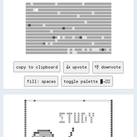
▒▒▒▒░░▒▒▒▒▒▒▒▒▒▒▒▒▒▒▒▒▒▒░░▒▒▒▒▒▒▒▒▒▒▒▒▒▒▒▒▒▒▒▒░░▒▒▒▒▒▒▒▒▒▒▒▒▒▒▒▒▒▒▒▒▒▒

▒▒▒▒▒▒▒▒▒▒▒▒▒▒▒▒▒▒▒▒▒▒▒▒▒▒▒▒▒▒▒▒▒▒▒▒▒▒▒▒▒▒▒▒▒▒▒▒▒▒▒▒▒▒▒▒▒▒▒▒▒▒▒▒▒▒▒▒▒▒

▒▒▒▒▒▒░░  ▒▒▒▒▒▒▒▒▒▒▒▒▒▒▒▒▒▒▒▒▒▒▒▒▒▒▒▒▒▒▒▒▒▒▒▒▒▒▒▒▒▒▒▒▒▒▒▒▒▒▒▒▒▒▒▒▒▒▒▒

▒▒▒▒▒▒▒▒▒▒▒▒▒▒▒▒▒▒▒▒▒▒▒▒▒▒░░▒▒▒▒▒▒▒▒▒▒▒▒▒▒▒▒▒▒▒▒▒▒▒▒▒▒░░▒▒▒▒▒▒▒▒▒▒▒▒▒▒

▒▒▒▒▒▒▒▒▒▒▒▒▒▒▒▒▒▒▒▒▒▒▒▒▒▒▒▒▒▒▒▒▒▒▒▒▒▒▒▒▒▒░░▒▒▒▒▒▒▒▒▒▒▒▒▒▒▒▒▒▒▒▒▒▒▒▒▒▒

▒▒▒▒▒▒▒▒▒▒▒▒▒▒▒▒▒▒▒▒▒▒▒▒▒▒▒▒▒▒▒▒▒▒▒▒▒▒▒▒▒▒▒▒▒▒▒▒▒▒▒▒▒▒▒▒▒▒▒▒▒▒▒▒▒▒▒▒▒▒

▒▒▒▒▒▒▒▒▒▒▒▒▒▒▒▒▒▒▒▒▒▒▒▒▒▒▒▒▒▒▒▒▒▒▒▒▒▒▒▒▒▒▒▒▒▒▒▒░░▒▒▒▒▒▒▒▒▒▒▒▒▒▒▒▒▒▒▒▒

▒▒██▒▒▒▒▒▒▒▒▒▒░░▒▒▒▒▒▒▒▒▒▒▒▒▒▒▒▒▒▒▒▒▒▒▒▒▒▒▒▒▒▒▒▒▒▒▒▒▒▒▒▒▒▒▒▒▒▒▒▒▒▒▒▒▒▒

▒▒▒▒▒▒▒▒▒▒▒▒▒▒▒▒▒▒▒▒▒▒▒▒▒▒▒▒▒▒██▒▒▒▒▒▒░░▒▒▒▒▒▒▒▒▒▒▒▒▒▒▒▒▒▒▒▒▒▒▒▒▒▒▒▒▒▒

▒▒▒▒▒▒▒▒▒▒▒▒▒▒▒▒▒▒▒▒░░▒▒▒▒▒▒▒▒▒▒▒▒▒▒▒▒▒▒▒▒▒▒▒▒▒▒▒▒▒▒▒▒▒▒▒▒▒▒▒▒▒▒▒▒▒▒▒▒

▒▒▒▒▒▒▒▒▒▒▒▒▒▒▒▒▒▒▒▒▒▒▒▒▒▒▒▒▒▒▒▒▒▒▒▒▒▒▒▒▒▒▒▒▒▒▒▒▒▒▒▒▒▒▒▒▒▒▒▒▒▒▒▒▒▒▒▒▒▒

▒▒▒▒▒▒▒▒▒▒▒▒▒▒▒▒▒▒▒▒▒▒██▒▒  ▒▒░░▒▒▒▒▒▒░░▒▒▒▒██░░░░▒▒▒▒▒▒▒▒▒▒▒▒░░▒▒▒▒▒▒

▒▒▒▒▒▒▒▒▒▒▒▒▒▒▒▒▒▒▒▒▒▒▒▒░░▒▒▒▒▒▒▒▒▒▒▒▒▒▒▒▒▒▒▒▒▒▒▒▒▒▒▒▒▒▒▒▒▒▒▒▒▒▒▒▒▒▒▒▒

▒▒▒▒▒▒▒▒▒▒▒▒▒▒▓▓░░▒▒░░▒▒▒▒▒▒▒▒▒▒▒▒▒▒▒▒▒▒▒▒▒▒▒▒▒▒▒▒▒▒▒▒░░▒▒▒▒▒▒▒▒▒▒▒▒▒▒

▒▒▒▒▒▒▒▒▒▒▒▒▒▒▒▒▒▒▒▒▒▒▒▒▒▒▒▒▒▒▒▒▒▒▒▒▒▒▒▒▒▒▒▒▒▒▒▒▒▒▒▒▒▒▒▒▒▒▒▒▒▒▒▒▒▒▒▒▒▒

▒▒▒▒▒▒▒▒▒▒▒▒▒▒▒▒▒▒▒▒▒▒▒▒▒▒▒▒▒▒▒▒▒▒░░▒▒░░▒▒▒▒▒▒░░▒▒░░▒▒░░░░░░▒▒██▒▒░░▒▒

copy to clipboard
👍 upvote
👎 downvote
fill: spaces
toggle palette ▓→✊🏽
██░░░░░░░░▓▓░░░░░░░░░░░░░░░░░░░░░░░░░░░░░░░░░░░░░░░░░░░░░░░░░░░░▓▓░░░░░░░░░░░░░░░░░░░░░░░░░░░░██

▓▓                                                                                            ██

▓▓                                                                                            ██

▓▓                                                                                            ██

▓▓                                                                                            ██

▓▓                                                                                            ██

▓▓                                    ▒▒▒▒▒▒  ▒▒▒▒▒▒  ▒▒  ▒▒  ▒▒▒▒    ▒▒  ▒▒                  ██

▓▓                                    ▒▒░░      ▒▒    ▒▒  ▒▒  ▒▒  ░░  ▒▒  ▒▒                  ██

▓▓                                      ▒▒      ▒▒    ▒▒  ▒▒  ▒▒  ▒▒    ▒▒                    ██

▓▓                                      ░░      ▒▒    ▒▒  ▒▒  ▒▒  ▒▒    ▒▒                    ██

▓▓                                    ▒▒▒▒▒▒    ▒▒    ▒▒▒▒▒▒  ▒▒░░░░    ▒▒                    ██

▓▓                                                                                            ██

▓▓                                                                                            ██

▓▓                                                  ██                                        ██

▓▓            ▓▓▓▓▓▓▓▓▓▓▓▓██                        ██                                        ██

▓▓        ██████▒▒▒▒▒▒▒▒▒▒▒▒██                    ██                                          ██

▓▓      ░░██░░░░▒▒▒▒▒▒▒▒▒▒▒▒▒▒██                  ██                                          ██

▓▓      ▓▓▒▒▒▒▒▒▒▒▒▒██▒▒▒▒▒▒▒▒██                ██░░                                          ██
