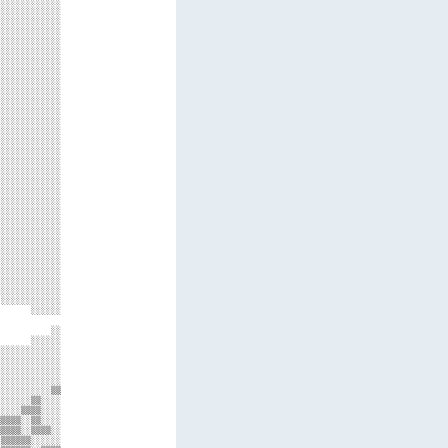
░░░░░░░░░░░░

░░░░░░░░░░░░

░░░░░░░░░░░░

░░░░░░░░░░░░

░░░░░░░░░░░░

░░░░░░░░░░░░

░░░░░░░░░░░░

░░░░░░░░░░░░

░░░░░░░░░░░░

░░░░░░░░░░░░

░░░░░░░░░░░░

░░░░░░░░░░░░

░░░░░░░░░░░░

░░░░░░░░░░░░

░░░░░░░░░░░░

░░░░░░░░░░░░

░░░░░░░░░░░░

░░░░░░░░░░░░

░░░░░░░░░░░░

░░░░░░░░░░░░

░░░░░░░░░░░░

░░░░░░░░░░░░

░░░░░░░░░░░░

░░░░░░░░░░░░

░░░░░░░░░░░░

░░░░░░░░░░░░

░░░░░░░░░░░░

░░░░░░░░░░░░

░░░░░░░░░░░░

░░░░░░░░░░░░

░░░░░░░░░░░░

      ░░░░░░

            

          ░░

      ░░░░░░

░░░░░░░░░░░░

░░░░░░░░░░░░

░░░░░░░░░░░░

░░░░░░░░░░░░

░░░░░░░░░░▒▒

░░░░░░▒▒░░░░

░░░░▒▒▒▒░░░░

▒▒▒▒░░▒▒░░░░

▒▒▒▒░░▒▒▒▒░░

▒▒▒▒▒▒░░░░░░
