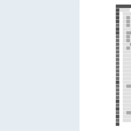
████████
██░░░░░░
██  ░░░░
██  ░░▒▒
██  ░░▒▒
▓▓  ░░▒▒
██  ░░░░
██  ░░▒▒
▓▓  ░░▒▒
▓▓  ░░▒▒
▓▓  ░░░░
▓▓  ░░▒▒
▓▓  ░░░░
▓▓  ░░░░
▓▓  ░░░░
▓▓  ░░░░
▓▓  ░░░░
▓▓  ░░░░
▓▓  ░░░░
▓▓  ░░░░
██  ░░░░
▓▓  ░░▒▒
▓▓  ░░░░
▓▓  ░░░░
▓▓  ░░░░
██  ░░░░
▓▓  ░░░░
██  ░░░░
▓▓  ░░▒▒
██  ░░░░
▓▓  ░░░░