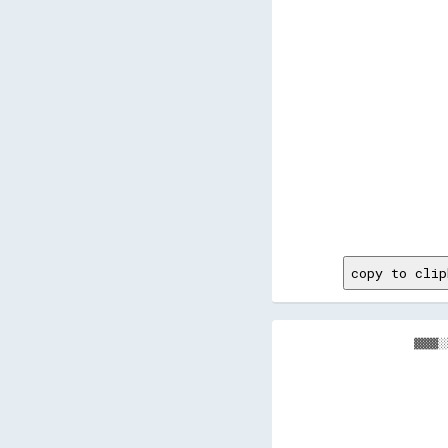
copy to clip
  ▓▓▓▓░
       
       
       
       
       
       
       