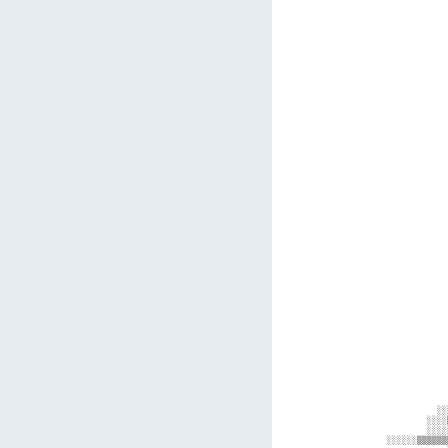
            
            
            
            
            
            
            
            
            
            
            
            
            
            
            
            
            
            
            
            
            
            
            
            
            
            
            
            
            
            
            
            
            
            
            
            
            
            
            
            
            
          ░░
        ░░░░
        ░░░░
░░░░░░▒▒▒▒▒▒