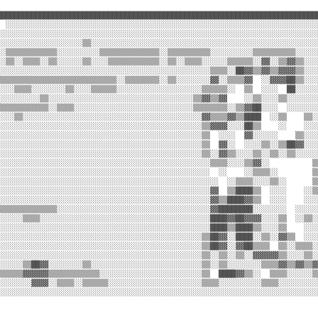
████████████████████████████████████████████████████████████████████████████
  ░░░░░░░░░░░░░░░░░░░░░░░░░░░░░░░░░░░░░░░░░░░░░░░░░░░░░░░░░░░░░░░░░░░░░░░░░░
░░░░░░░░░░░░░░░░░░░░░░░░░░░░░░░░░░░░░░░░░░░░░░░░░░░░░░░░░░░░░░░░░░░░░░░░░░░░
░░░░░░░░░░░░░░░░░░░░▒▒░░░░░░░░░░░░░░░░░░░░░░░░░░░░░░░░░░░░░░░░░░░░░░░░░░░░░░
░░▒▒▒▒▒▒▒▒▒▒▒▒░░░░░░░░░░▒▒▒▒▒▒▒▒▒▒▒▒▒▒░░▒▒▒▒▒▒▒▒▒▒░░░░░░░░░░▒▒▒▒▒▒▒▒▒▒░░░░░░
░░▒▒░░▒▒▒▒░░▒▒░░░░░░▒▒░░░░▒▒▒▒▒▒▒▒▒▒▒▒░░▒▒░░▒▒▒▒░░░░░░▒▒▒▒▒▒░░▓▓░░▒▒▓▓▒▒░░░░
░░░░░░░░░░░░░░░░░░░░░░░░░░░░░░░░░░░░░░░░░░░░░░░░░░▒▒▒▒░░██▓▓▒▒▓▓▒▒▓▓▓▓▒▒░░░░
▒▒▒▒▒▒▒▒▒▒▒▒▒▒▒▒▒▒▒▒▒▒▒▒▒▒▒▒░░▒▒▒▒▒▒▒▒░░▒▒░░░░░░░░▓▓░░▒▒▒▒▓▓  ░░▓▓▓▓██▒▒░░░░
░░░░▒▒▒▒░░░░░░░░▒▒░░░░▒▒▒▒▒▒░░░░░░░░░░░░░░░░░░░░▒▒▒▒▒▒░░  ▒▒  ░░░░  ██░░░░░░
░░░░░░░░░░▒▒░░░░░░░░░░░░░░░░░░░░░░░░░░░░░░░░░░▒▒▓▓▒▒▓▓    ░░▒▒░░░░▒▒░░░░░░░░
▒▒▒▒▒▒▒▒▒▒▒▒░░▒▒▒▒░░░░░░░░░░░░░░░░░░░░░░░░░░░░▒▒▒▒▒▒▒▒░░▒▒▓▓██░░░░  ░░░░░░░░
░░░░▒▒░░░░░░░░░░░░░░░░░░░░░░░░░░░░░░░░░░░░░░░░░░▓▓▒▒▒▒▓▓▒▒████  ░░▒▒    ▒▒░░
░░░░░░░░░░░░░░░░░░░░░░░░░░░░░░░░░░░░░░░░░░░░░░░░▒▒▓▓▓▓░░░░██▒▒    ░░    ░░░░
░░░░░░░░░░░░░░░░░░░░░░░░░░░░░░░░░░░░░░░░░░░░░░░░▒▒  ░░░░  ▓▓░░░░░░    ▒▒░░░░
░░░░░░░░░░░░░░░░░░░░░░░░░░░░░░░░░░░░░░░░░░░░░░░░▒▒  ▓▓░░  ░░░░▒▒░░▒▒██▓▓░░░░
░░░░░░░░░░░░░░░░░░░░░░░░░░░░░░░░░░░░░░░░░░░░░░░░▒▒░░▓▓▒▒░░░░▒▒░░▒▒░░▒▒░░░░░░
░░░░░░░░░░░░░░░░░░░░░░░░░░░░░░░░░░░░░░░░░░░░░░░░░░▒▒▒▒░░░░▒▒▓▓░░          ▒▒
░░░░░░░░░░░░░░░░░░░░░░░░░░░░░░░░░░░░░░░░░░░░░░░░░░  ░░    ░░▒▒▒▒░░        ▒▒
░░░░░░░░░░░░░░░░░░░░░░░░░░░░░░░░░░░░░░░░░░░░░░░░░░░░  ░░▒▒▒▒░░░░▒▒░░      ▒▒
░░░░░░░░░░░░░░░░░░░░░░░░░░░░░░░░░░░░░░░░░░░░░░░░░░▓▓  ▒▒████▒▒  ░░░░    ░░▒▒
░░░░░░░░░░░░░░░░░░░░░░░░░░░░░░░░░░░░░░░░░░░░░░░░░░▓▓▒▒████▓▓▒▒  ░░░░    ░░░░
▒▒▒▒▒▒▒▒▒▒▒▒▒▒░░░░░░░░░░░░░░░░░░░░░░░░░░░░░░░░░░░░▓▓████████░░░░░░░░  ░░░░░░
░░░░░░▒▒▒▒░░░░░░░░░░░░░░░░░░░░░░░░░░░░░░░░░░░░░░░░████▓▓██▓▓▓▓░░░░▒▒  ░░▒▒░░
░░░░░░░░░░░░░░░░░░░░░░░░░░░░░░░░░░░░░░░░░░░░░░░░░░████▒▒████▒▒░░░░▒▒    ░░░░
░░░░░░░░░░░░░░░░░░░░░░░░░░░░░░░░░░░░░░░░░░░░░░░░▒▒██▓▓░░████░░▒▒░░▓▓▒▒  ░░░░
░░░░░░░░░░░░░░░░░░░░░░░░░░░░░░░░░░░░░░░░░░░░░░░░▒▒██▓▓░░▓▓██▒▒▒▒  ▒▒░░▒▒▒▒░░
░░░░░░░░░░░░░░░░░░░░░░░░░░░░░░░░░░░░░░░░░░░░░░░░▒▒░░▒▒░░▒▒░░▓▓▓▓▓▓▒▒░░░░▒▒░░
░░░░░░▒▒██▓▓░░░░░░░░▒▒░░░░░░░░░░░░░░░░░░░░░░░░░░▒▒░░▒▒░░░░░░░░▒▒▒▒▓▓▒▒▓▓▒▒▓▓
▒▒▒▒▒▒▓▓▓▓▓▓▒▒▒▒▒▒▒▒▒▒▒▒░░░░░░░░░░░░░░░░░░░░░░░░▒▒  ████▓▓▒▒░░  ▒▒▒▒░░░░░░▒▒
░░░░░░░░▓▓▓▓░░▒▒▒▒░░▒▒▒▒▒▒░░░░░░░░░░░░░░░░░░░░░░▒▒▒▒░░░░░░░░░░▒▒▒▒░░░░░░░░░░
░░░░░░░░░░░░░░░░░░░░░░░░░░░░░░░░░░░░░░░░░░░░░░░░░░░░░░░░░░░░░░░░░░░░░░░░░░░░