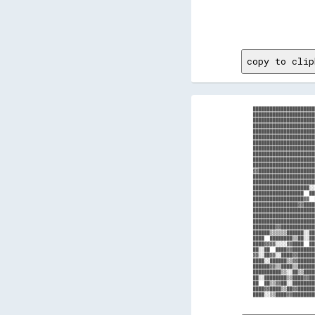
      
      
copy to clip
██████████████████████
██████████████████████
██████████████████████
██████████████████████
██████████████████████
██████████████████████
██████████████████████
██████████████████████
██████████████████████
██████████████████████
██████████████████████
▓▓████████████████████
██████████████████████
██████████████████████
████████████████████░░
██████████████████  ██
██████████████████▓▓  
████████████████▓▓████
██████████████████████
██████████████████████
██████████████████████
████████▓▓████████████
██████▒▒▒▒▒▒██████░░██
████  ████████▒▒██░░██
████▓▓▓▓░░░░▓▓████  ██
██░░██  ████▓▓████████
▓▓░░██▓▓░░████▓▓██████
████░░██████▒▒▓▓██████
██████▓▓▒▒████▒▒██████
██████████▒▒░░██▒▒████
██░░████████▒▒████▓▓██
██  ██▒▒▓▓██░░████████
████▓▓████▒▒██▓▓██████