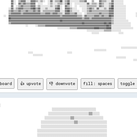
board
👍 upvote
👎 downvote
fill: spaces
toggle 
░                                                                           
                             ░░░░░░░░░░░░░░░░░░░░░░░░                       
                           ░░░░░░░░░░░░░░░░░░░░░░▒▒░░░░                     
                         ░░░░░░░░░░░░░░▒▒░░░░░░░░░░░░░░░░                   
                       ░░░░░░░░░░░░░░░░░░▒▒░░░░░░░░░░░░░░░░                 
                       ░░░░░░░░░░░░░░░░░░░░░░░░░░░░░░░░░░░░                 
                     ░░░░░░░░░░░░░░░░░░░░░░░░░░░░░░░░░░░░░░                 
                     ░░░░░░░░░░░░░░░░░░░░░░░░░░░░░░░░░░░░░░                 