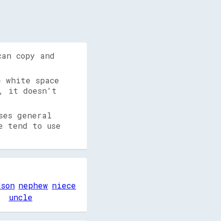
can copy and
 white space
, it doesn't
ses general
e tend to use
dson
nephew
niece
uncle