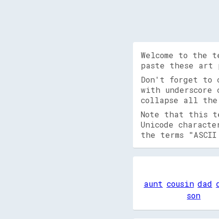
Welcome to the t
paste these art 
Don't forget to
with underscore 
collapse all the
Note that this t
Unicode characte
the terms "ASCII
aunt
cousin
dad
son