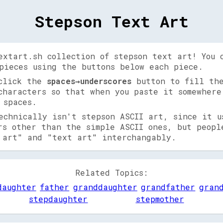
Stepson Text Art
extart.sh collection of stepson text art! You 
pieces using the buttons below each piece.
 click the
spaces→underscores
button to fill the
characters so that when you paste it somewhere
 spaces.
echnically isn't stepson ASCII art, since it u
rs other than the simple ASCII ones, but peopl
 art" and "text art" interchangably.
Related Topics:
daughter
father
granddaughter
grandfather
gran
stepdaughter
stepmother