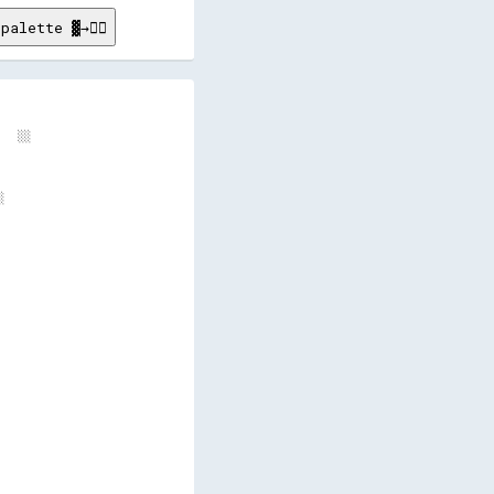
palette ▓→✊🏽
      

      

  ░░  

      

      

      

      

      

      

      

      

      

      

      

      

      

      

      

      

      

      

      

      

      

      

      
