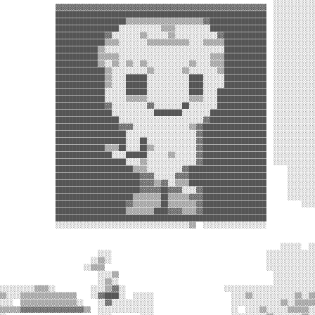
                                                                              ░░░░░░░░░░░░
                ▓▓▓▓▓▓▓▓▓▓▓▓▓▓▓▓▓▓▓▓▓▓▓▓▓▓▓▓▓▓▓▓▓▓▓▓▓▓▓▓▓▓▓▓▓▓▓▓▓▓▓▓▓▓▓▓▓▓▓▓  ░░░░░░░░░░░░
                ████████████████████████████████████████████████████████████  ░░░░░░░░░░░░
                ████████████████████▒▒▒▒▒▒▒▒▒▒▒▒▒▒▒▒▒▒▒▒▒▒▓▓████████████████  ░░░░░░░░░░░░
                ██████████████████░░░░░░░░░░░░▒▒▒▒░░░░░░░░░░████████████████  ░░░░░░░░░░░░
                ██████████████▓▓░░░░░░░░▒▒░░░░░░▒▒░░░░░░░░░░░░▓▓████████████  ░░░░░░░░░░░░
                ██████████████▒▒▒▒░░░░░░░░▒▒▒▒▒▒▒▒▒▒▒▒░░░░▒▒▒▒▒▒████████████  ░░░░░░░░░░░░
                ████████████▒▒░░░░░░░░░░░░░░░░░░░░░░░░░░░░░░░░░░████████████  ░░░░░░░░░░░░
                ████████████▒▒▒▒▒▒░░░░░░░░░░░░░░░░░░░░░░░░░░▒▒▒▒████████████  ░░░░░░░░░░░░
                ████████████▒▒░░▒▒░░▒▒░░▒▒░░░░░░░░░░░░▒▒░░░░▒▒▒▒████████████  ░░░░░░░░░░░░
                ██████████████▒▒░░░░░░░░░░▒▒░░░░░░░░▒▒░░░░░░░░▒▒████████████  ░░░░░░░░░░░░
                ██████████████▒▒░░░░██████░░░░░░░░░░░░████░░░░░░████████████  ░░░░░░░░░░░░
                ██████████████▒▒░░░░██████░░░░░░░░░░░░████░░░░░░████████████  ░░░░░░░░░░░░
                ██████████████░░░░░░██████░░░░░░░░░░░░████░░░░██████████████  ░░░░░░░░░░░░
                ██████████████░░░░░░▒▒▒▒▒▒░░░░░░░░░░░░▒▒▒▒░░░░██████████████  ░░░░░░░░░░░░
                ██████████████▓▓░░░░░░░░░░▓▓░░░░░░░░██░░░░░░░░██████████████  ░░░░░░░░░░░░
                ████████████████░░░░░░░░░░░░████████░░░░░░░░████████████████  ░░░░░░░░░░░░
                ██████████████████░░░░░░░░░░░░░░░░░░░░░░░░▓▓████████████████  ░░░░░░░░░░░░
                ██████████████████▓▓▓▓░░░░░░░░░░░░░░░░▒▒▓▓██████████████████  ░░░░░░░░░░░░
                ████████████████████░░░░░░░░░░░░░░░░░░░░▓▓██████████████████  ░░░░░░░░░░░░
                ████████████████████░░░░██░░░░░░░░░░░░░░▓▓██████████████████  ░░░░░░░░░░░░
                ██████████████▒▒▒▒██░░░░██▒▒░░░░░░░░░░░░▓▓██████████████████  ░░░░░░░░░░░░
                ████████████████░░░░██████░░░░░░▒▒░░░░░░▓▓██████████████████  ░░░░░░░░░░░░
                ████████████████████░░░░▒▒░░░░░░░░░░░░░░▓▓██████████████████  ░░░░░░░░░░░░
                ██████████████████████▒▒▒▒░░░░░░░░░░▓▓██████████████████████      ░░░░░░░░
                ████████████████████████▓▓▓▓░░░░░░▓▓▓▓██████████████████████      ░░░░░░░░
                ████████████████████████▓▓▓▓▒▒▓▓░░▒▒▒▒██████████████████████      ░░░░░░░░
                ████████████████████████▓▓▓▓▓▓██▓▓▓▓░░░░▓▓██████████████████      ░░░░░░░░
                ██████████████████████▒▒▒▒▒▒▒▒██▒▒▒▒▒▒▓▓▓▓██████████████████      ░░░░░░░░
                ████████████████████▓▓▒▒▒▒▒▒▒▒██▒▒▒▒▒▒▒▒▓▓██████████████████          ░░░░
                ████████████████████▒▒▒▒▒▒▒▒████▓▓▓▓▒▒▒▒▓▓██████████████████              
                ████████████████████████████████████████████████████████████              
                ░░░░░░░░░░░░░░░░░░░░░░░░░░░░░░░░░░░░░░▒▒  ░░░░░░░░░░░░░░░░░░              
                                                                                          
                                                                                          
                                                                                ░░░░░░  ░░
                            ░░░░                                            ░░░░░░░░░░░░░░
                          ░░▒▒░░                                            ░░░░░░░░░░░░░░
                        ░░▒▒▒▒                                              ░░░░░░░░░░░░░░
                            ░░░░▒▒                                            ░░░░░░░░░░░░
                            ░░▒▒░░                                            ░░░░░░░░░░░░
░░░░░░░░░░▒▒▒▒░░          ░░░░▒▒▓▓░░                            ░░░░░░░░░░░░░░░░░░░░░░░░░░
▒▒░░░░▒▒▒▒▒▒▒▒▒▒▒▒▒▒▒▒    ░░▓▓████░░  ░░░░░░                      ░░░░▒▒░░░░░░░░░░░░▒▒░░▒▒
░░░░  ▒▒▒▒▒▒▒▒▒▒▒▒▒▒▒▒░░    ░░▓▓░░░░░░░░░░░░                      ░░░░░░░░░░░░░░▒▒░░▒▒▒▒▒▒
▒▒▒▒▒▒▓▓▓▓▓▓▓▓▓▓▓▓▓▓▓▓▓▓▒▒  ░░░░░░░░░░░░░░░░                      ░░  ░░░░▒▒░░░░░░▒▒▒▒▒▒░░