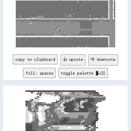
copy to clipboard
👍 upvote
👎 downvote
fill: spaces
toggle palette ▓→✊🏽
████████████████████████████████████████████████████████████████████████████████████████████████████████████████████████

      ▓▓▓▓░░    ▓▓░░▓▓▒▒▒▒░░▓▓▒▒▒▒▒▒▒▒▒▒░░▒▒▓▓▓▓▓▓▓▓▒▒▒▒▒▒░░░░░░░░░░░░▒▒▒▒▓▓▓▓▒▒▒▒▒▒▒▒▒▒▒▒▒▒▒▒▓▓██▓▓▓▓▓▓▓▓▓▓▓▓▓▓██████▓▓

            ▒▒▓▓▒▒██▓▓░░░░░░░░▒▒▒▒▒▒▒▒▒▒▒▒░░▓▓▓▓▓▓▒▒▒▒▒▒▒▒░░░░░░░░░░▒▒▒▒▒▒▒▒▓▓▒▒▒▒▒▒▒▒▒▒▒▒░░▒▒░░▒▒▒▒▒▒▓▓▓▓▓▓▓▓▓▓▓▓▓▓▓▓██

                ██░░          ░░░░░░▒▒▒▒░░▒▒▓▓▓▓▒▒▒▒▒▒▒▒▒▒▒▒▒▒▒▒▒▒▒▒▒▒▒▒▒▒▒▒▓▓▒▒▒▒▒▒▒▒▒▒▒▒▒▒▒▒▒▒▓▓▒▒▒▒▓▓▓▓▓▓▓▓▓▓▓▓██▓▓▓▓

            ░░██▒▒                      ░░▓▓▓▓▓▓▒▒▓▓▓▓▓▓▓▓▓▓▒▒▒▒▒▒▒▒▒▒▒▒▒▒▒▒▒▒▒▒▒▒▒▒▒▒▒▒▒▒▓▓▒▒▒▒▒▒▒▒░░▒▒▒▒▒▒▒▒▒▒▒▒▒▒▒▒▒▒

          ▒▒██░░▒▒                        ▓▓▓▓▓▓▒▒▓▓▓▓▓▓▓▓▓▓▒▒░░░░▒▒▓▓▓▓▓▓██▓▓██▓▓██████████████████▓▓▓▓▓▓▓▓▓▓▓▓▓▓▓▓▓▓▓▓

    ░░▒▒██▓▓    ▒▒                        ██▓▓▓▓▒▒▒▒▒▒▒▒▒▒▒▒░░░░▓▓▓▓▓▓██████████▓▓████▒▒▒▒▓▓██████████▓▓▓▓▓▓▓▓▓▓▓▓▓▓▓▓▓▓

████▓▓▓▓▓▓▒▒░░░░▒▒░░░░                    ██▓▓▓▓▒▒▒▒▒▒▒▒▒▒▒▒░░░░▓▓▓▓████▓▓▓▓████████░░░░░░░░▒▒▒▒██████████▓▓▓▓▓▓▓▓▓▓▓▓▓▓

▓▓▓▓▓▓▓▓▒▒▒▒░░▒▒▒▒▒▒▓▓▓▓▓▓▓▓▒▒▒▒▒▒░░      ▓▓▓▓▓▓▓▓▓▓▒▒▒▒▓▓▒▒░░░░▓▓██████████████▓▓██▒▒▓▓██░░░░▒▒▓▓██████████▓▓▓▓▓▓▓▓▓▓▓▓

██▓▓▓▓▓▓▓▓▒▒▒▒░░▒▒▓▓▓▓▓▓▓▓▓▓▓▓▓▓▓▓▓▓▓▓▓▓▓▓▓▓▓▓▓▓▓▓▒▒▒▒▒▒▓▓▒▒░░░░▓▓██████████████▓▓██▒▒▒▒▒▒▓▓▓▓░░▓▓████████████████▓▓▓▓▓▓

▓▓▓▓▓▓▓▓▓▓░░░░▒▒▓▓▓▓▓▓▒▒▒▒▒▒▓▓▒▒░░░░▓▓▓▓▓▓▓▓▓▓▓▓▓▓▒▒▒▒▒▒▓▓▒▒  ░░██████████████████▓▓██▒▒▒▒▒▒▒▒░░▓▓████████████████▓▓▓▓▓▓

░░░░▓▓▓▓▒▒▒▒▒▒▒▒▓▓▓▓▒▒    ░░░░░░    ░░▓▓▓▓▓▓▓▓▓▓▓▓▒▒▒▒▒▒▒▒▒▒░░░░████████████████▓▓▓▓░░▓▓██░░░░░░████████████████▓▓▓▓▓▓▓▓

░░░░▓▓▓▓▓▓▒▒▒▒▒▒▓▓▓▓▓▓    ░░░░░░░░▒▒▒▒▓▓▓▓▓▓▓▓▓▓▒▒▒▒░░░░░░▒▒░░░░██████████████████░░▓▓▒▒▓▓██████████████▓▓▓▓▓▓▓▓▓▓▓▓▓▓▓▓

░░░░▓▓▓▓▓▓▒▒░░▓▓▒▒▒▒▒▒░░  ░░░░░░▓▓▓▓▒▒▓▓▓▓▓▓▓▓▓▓▒▒▒▒▒▒▒▒▒▒▒▒░░░░████████████████▓▓▓▓▒▒▒▒░░████████████████▓▓▓▓▓▓▓▓▓▓▓▓██

░░░░░░░░▓▓▒▒▓▓▓▓▓▓▒▒▓▓  ░░░░░░▒▒▓▓▓▓▒▒▒▒▓▓▓▓▓▓▓▓▒▒▒▒▒▒▒▒▒▒▒▒░░░░░░████████████████████████████████████████▓▓▓▓▓▓▓▓██████

░░░░░░  ░░▒▒░░▓▓▒▒      ░░░░░░▓▓▓▓▓▓▒▒▓▓▓▓▓▓▓▓▓▓▒▒▒▒▒▒▒▒▒▒▒▒▒▒  ░░░░▒▒▒▒▒▒▒▒▒▒▒▒▒▒▒▒▒▒▒▒▒▒▒▒▒▒▒▒▒▒▒▒▒▒▒▒▓▓▓▓▓▓▓▓▓▓▓▓████

░░░░░░    ▒▒░░▓▓▒▒░░    ░░░░░░▓▓▓▓▒▒▓▓▓▓▒▒▓▓▓▓▓▓▓▓▒▒▒▒▒▒▒▒▒▒▒▒▒▒▒▒▒▒▒▒▒▒▒▒▒▒▒▒▒▒▒▒▒▒▒▒▒▒▒▒▒▒▒▒▒▒▒▒▒▒▒▒▒▒▓▓▓▓▓▓▓▓██▓▓████

░░░░░░    ▒▒░░▓▓▒▒▒▒    ░░░░░░▓▓▓▓▒▒▓▓▓▓░░▓▓▓▓▓▓▓▓▓▓▒▒▒▒▒▒▒▒▒▒▒▒▒▒▒▒▒▒▒▒▒▒▒▒▒▒▒▒▒▒▒▒▒▒▓▓▓▓▓▓▓▓▓▓▒▒▒▒▒▒▓▓▓▓▓▓▓▓▓▓▓▓▓▓████

░░░░░░    ▒▒▒▒▓▓▒▒▒▒    ░░░░░░▓▓▓▓▓▓▓▓▓▓▒▒▓▓▓▓▓▓▓▓▓▓▒▒▒▒▒▒▓▓▓▓▓▓▓▓▓▓▓▓▓▓▒▒▒▒▒▒▒▒▒▒▒▒▒▒▓▓▓▓▓▓▓▓▓▓▒▒▒▒▒▒▓▓▓▓▓▓▓▓▓▓▓▓▓▓████

░░░░░░    ▒▒▒▒▓▓▓▓▓▓      ░░░░▓▓▓▓▓▓▓▓▓▓▓▓▓▓▓▓▓▓▓▓▓▓▓▓▓▓▓▓▓▓████████▓▓▓▓▓▓▓▓▓▓▓▓▓▓▓▓▓▓▓▓▓▓▓▓▓▓▓▓▓▓▓▓▓▓▓▓▓▓▓▓▓▓▓▓▓▓▓▓████

░░░░░░    ▒▒▒▒▓▓▓▓▓▓▒▒    ░░▒▒▓▓▓▓▓▓▓▓▒▒▓▓▓▓▒▒▓▓▓▓▓▓▓▓▓▓▓▓████████████▓▓▓▓▓▓▓▓▓▓▓▓▓▓▓▓▓▓▓▓▓▓▓▓░░▒▒▓▓▓▓▓▓▓▓▓▓▓▓▓▓▓▓██████

░░░░░░  ▒▒▓▓▓▓▓▓▓▓▓▓▓▓░░░░░░░░▒▒▓▓▓▓▓▓▒▒▓▓▓▓▓▓▓▓▓▓▓▓▓▓▓▓▓▓████████████▓▓▓▓▓▓▓▓▓▓▓▓▓▓▓▓▓▓▓▓▓▓▓▓░░▒▒▓▓▓▓▓▓▓▓▓▓▓▓▓▓████████

▓▓▓▓▓▓▓▓▓▓▓▓▓▓▓▓▓▓▓▓▓▓░░░░░░░░░░░░▒▒▓▓▓▓▓▓▓▓▓▓▓▓████████▓▓████████████▓▓██████████████████████▒▒████▓▓▓▓▓▓▓▓▓▓▓▓████████

████████████▓▓▓▓▓▓▓▓▓▓░░░░░░▒▒▒▒▓▓▓▓▓▓▓▓▓▓▓▓▓▓▓▓▓▓▓▓▓▓▓▓▓▓▓▓▓▓▓▓▓▓▓▓▓▓▓▓▓▓▓▓▓▓▓▓▓▓▓▓▓▓▓▓▓▓▓▓▓▓▒▒▒▒▓▓▓▓▓▓▓▓▓▓▓▓▓▓████████

████████████▓▓▓▓▓▓▓▓▓▓▓▓▒▒▓▓▓▓▓▓▓▓▓▓▓▓▓▓▓▓▒▒▒▒░░░░░░░░░░░░░░░░░░░░░░░░░░░░░░░░░░░░░░░░░░░░░░░░░░░░░░▓▓▓▓██▓▓░░░░▓▓▓▓▓▓██

████████████▓▓▓▓▓▓▓▓▓▓▓▓▓▓▓▓▓▓▓▓▓▓▓▓▓▓░░░░▒▒▓▓▒▒▒▒▒▒▒▒▒▒▒▒░░░░░░░░░░░░░░    ░░░░░░░░░░░░░░░░    ░░░░▒▒▓▓██▓▓░░░░▓▓▓▓▓▓▓▓

████████████▓▓▓▓▓▓▓▓▓▓▓▓▓▓▓▓▓▓▓▓▒▒▒▒▓▓▒▒▒▒▒▒▒▒▒▒▒▒▒▒▒▒▒▒░░░░░░░░░░░░░░░░░░░░░░░░░░░░░░░░░░░░░░░░░░░░░░▓▓▓▓▓▓░░░░▓▓▓▓▓▓▓▓
