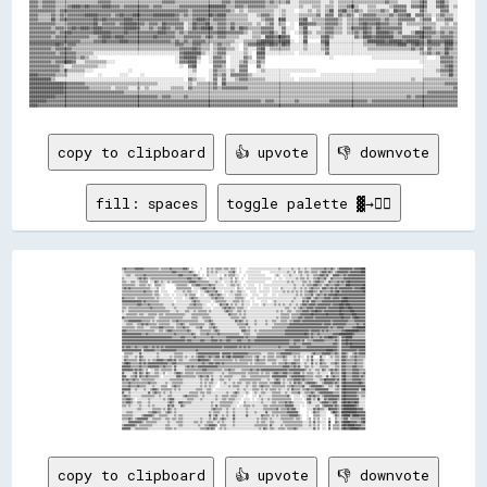
copy to clipboard
👍 upvote
👎 downvote
fill: spaces
toggle palette ▓→✊🏽
▒▒▓▓▒▒▒▒▒▒▒▒▓▓▓▓▓▓▓▓▒▒▒▒▒▒▒▒▒▒▒▒▒▒░░▒▒▒▒▒▒▒▒▓▓▒▒▒▒▒▒▒▒▒▒▓▓▓▓▒▒  ░░      ░░    ▒▒░░▒▒░░▒▒▒▒▒▒░░▒▒▒▒░░▒▒▒▒░░  ░░      ░░░░░░░░░░░░░░░░░░░░░░░░░░░░▒▒░░░░░░░░░░▒▒░░░░▒▒░░░░▒▒░░░░▒▒▒▒▒▒▒▒▒▒▒▒▓▓▒▒▒▒▓▓▒▒░░▒▒▓▓▓▓▓▓▓▓▓▓▓▓▒▒▓▓▓▓▓▓████
░░▒▒▒▒▒▒▒▒▒▒▒▒▒▒▒▒▒▒▒▒▒▒▒▒▒▒▒▒▒▒▒▒▒▒▒▒▒▒▒▒▒▒▒▒▓▓▓▓▒▒▒▒▒▒▒▒▒▒▒▒▓▓▒▒░░  ░░      ▒▒░░▒▒░░▒▒░░░░░░░░░░▒▒▒▒▓▓░░  ░░    ░░░░░░░░░░░░░░        ░░░░░░░░░░░░░░░░▒▒░░░░▒▒  ▒▒▒▒░░▒▒▒▒░░▒▒▒▒▒▒░░▒▒▓▓▓▓▒▒▓▓▒▒░░▒▒▓▓▓▓▓▓▓▓▓▓▒▒▓▓▓▓▓▓▓▓▓▓████
░░░░▒▒▒▒░░░░▒▒▒▒▒▒▒▒▓▓▒▒▒▒▒▒▒▒▒▒▒▒▒▒▒▒▒▒▒▒▒▒▒▒▒▒▒▒▒▒▓▓▓▓▒▒▒▒▒▒▒▒▒▒▓▓▒▒░░  ░░  ▒▒░░░░░░░░  ░░  ▒▒░░▒▒▒▒▒▒░░░░    ░░  ░░░░░░░░░░░░░░░░        ░░▒▒░░  ░░░░░░▒▒░░░░░░░░▒▒░░░░▒▒░░░░▒▒▒▒▒▒▓▓▓▓▒▒▓▓░░░░▓▓▓▓▓▓▒▒▒▒▓▓▒▒▓▓▓▓▓▓▓▓▓▓▓▓▓▓▓▓
▒▒░░░░░░░░░░░░▒▒▓▓▒▒▓▓▒▒░░▒▒▒▒▒▒▒▒▒▒▒▒▒▒▒▒▒▒▒▒▒▒▒▒▒▒▒▒▒▒▒▒▒▒▓▓▓▓▒▒▒▒▒▒▓▓▒▒░░░░  ░░░░░░░░░░▒▒░░░░░░░░▒▒  ▒▒░░  ░░    ░░░░░░░░░░░░░░░░░░░░░░  ░░  ░░░░  ░░░░░░░░░░▒▒░░▒▒▒▒░░▒▒░░░░▒▒▒▒▓▓▒▒▒▒▓▓░░░░▓▓▒▒▒▒▒▒▒▒▒▒▓▓▓▓▓▓▓▓▓▓▓▓▓▓▓▓▓▓▓▓
▒▒▒▒░░░░▒▒▒▒░░░░▒▒▒▒▒▒▒▒  ░░░░▓▓▒▒░░▒▒░░░░▒▒░░▒▒▒▒▒▒▒▒▒▒▒▒▒▒▒▒▓▓▓▓▓▓▒▒▒▒▒▒▒▒▒▒▒▒░░░░░░▒▒░░░░  ░░░░░░▒▒░░▒▒░░░░    ░░░░░░░░░░░░░░░░░░      ░░░░░░░░░░░░░░▒▒░░▒▒░░░░░░░░▒▒▒▒░░▒▒░░▒▒▓▓▓▓▒▒▒▒░░░░▓▓▒▒▒▒▒▒▓▓▒▒▓▓▒▒▓▓██▓▓▓▓▓▓▓▓▓▓▓▓▓▓
▒▒▒▒▒▒▒▒▒▒▒▒░░░░▒▒▒▒▒▒░░▒▒░░  ▒▒▒▒▒▒░░░░        ░░▒▒▒▒▒▒▒▒▒▒░░  ▒▒▒▒▓▓▓▓▒▒▒▒▒▒▒▒▓▓▒▒▒▒░░░░░░░░  ░░░░▒▒▒▒░░▒▒░░  ░░  ░░░░░░    ░░  ░░░░░░░░░░░░░░░░░░░░░░░░░░░░▒▒░░░░░░▒▒░░▒▒▒▒▒▒▓▓▓▓▒▒▒▒░░▒▒▓▓▒▒▒▒▒▒▓▓▓▓▒▒▒▒▒▒████▓▓▓▓▓▓▓▓▓▓▓▓██
▒▒▓▓▒▒▓▓▒▒▒▒▒▒▒▒▒▒▒▒▒▒▒▒▒▒░░░░░░▒▒  ░░░░          ▒▒▒▒▒▒▒▒▒▒▒▒▒▒  ░░░░░░▒▒▓▓▓▓▒▒▒▒▒▒▓▓░░░░░░░░░░░░░░░░░░  ▒▒░░░░  ░░░░░░░░░░  ░░  ░░░░░░  ░░░░░░  ▒▒░░░░░░░░░░▒▒░░░░▒▒░░▒▒░░▒▒▓▓▒▒▒▒▒▒░░▓▓▓▓▒▒▒▒▓▓▒▒▓▓▒▒▓▓▓▓▓▓▓▓▓▓▓▓▒▒▓▓▓▓▓▓████
▒▒▒▒▒▒▒▒▒▒▒▒▒▒▒▒▒▒▒▒▓▓▒▒▒▒▒▒░░▒▒▒▒  ░░░░░░      ░░░░░░░░▒▒░░▒▒▒▒░░░░░░  ░░░░▒▒▓▓▒▒▒▒▒▒▓▓░░░░  ░░░░░░▒▒░░░░▒▒▒▒░░░░    ░░░░░░  ░░░░░░░░░░  ░░░░░░░░░░▒▒░░▒▒░░▒▒░░▒▒░░▒▒░░▒▒▒▒▓▓▓▓▒▒▒▒░░▓▓▒▒▒▒▒▒▒▒▓▓▒▒▓▓██▒▒▓▓▓▓▓▓▓▓▓▓▓▓▓▓▓▓▓▓▓▓██
▒▒▒▒▒▒▒▒▒▒▒▒▒▒▒▒▒▒▒▒▒▒▒▒▒▒▒▒░░▒▒▒▒░░  ░░░░░░  ░░  ░░░░░░░░▒▒░░▒▒▒▒▒▒    ░░░░  ░░▒▒▓▓▒▒▒▒▓▓▒▒░░░░  ░░░░░░▒▒▒▒▒▒░░░░░░    ░░░░░░    ░░░░    ░░░░  ░░░░░░░░░░░░░░░░▒▒░░▒▒░░▒▒▒▒▒▒▓▓░░▒▒▓▓▒▒▒▒▓▓▒▒▓▓▓▓▓▓██▓▓▓▓▓▓▓▓▓▓▓▓▓▓▓▓▓▓▓▓▓▓▓▓▓▓
▓▓▒▒▒▒▒▒▒▒▒▒░░▒▒▒▒▒▒▒▒▒▒▒▒▒▒▒▒░░▒▒░░░░░░░░░░░░  ░░░░░░░░  ░░░░▒▒▓▓▒▒▒▒░░░░░░░░░░░░▒▒▒▒▓▓▒▒▒▒▒▒░░░░░░░░░░▒▒▒▒▒▒▒▒░░    ░░░░  ░░░░░░░░░░░░░░░░░░░░░░░░░░░░░░░░░░▒▒░░░░░░▒▒▒▒▓▓▓▓░░▒▒▓▓▒▒▒▒▒▒▓▓▓▓▓▓▒▒▓▓▓▓▓▓▒▒▓▓████▓▓▓▓▓▓▓▓▓▓▓▓▓▓▓▓
▓▓▓▓▓▓▓▓▓▓▓▓▓▓▓▓▓▓▒▒▓▓▒▒▒▒▒▒▒▒▒▒▒▒░░░░░░░░░░░░░░  ░░░░░░░░░░░░░░▒▒▓▓▒▒▒▒░░░░░░░░░░  ░░▒▒▒▒▒▒▒▒▒▒░░░░░░▒▒▒▒▒▒░░▒▒░░░░░░  ░░      ░░░░░░    ░░▒▒░░░░░░░░░░░░░░▒▒░░░░░░░░▓▓▒▒▓▓░░▓▓▓▓▒▒▒▒▒▒▓▓▓▓▓▓▓▓▓▓▓▓▓▓▓▓▓▓██████▓▓▓▓▓▓▓▓▓▓▓▓▓▓▓▓
▒▒▒▒▒▒▒▒▒▒▒▒▒▒▓▓▓▓▒▒▒▒▒▒▓▓▒▒▒▒▒▒▒▒▒▒▒▒░░░░░░░░▒▒░░░░░░░░░░░░░░▒▒▒▒▓▓▒▒▒▒▒▒░░░░    ░░    ░░▓▓▒▒▒▒▓▓░░▒▒░░▒▒░░░░▒▒░░░░░░  ░░░░░░  ░░▒▒░░░░░░░░▒▒░░▒▒░░▒▒░░░░▒▒░░░░▒▒░░▒▒▓▓▓▓▒▒▓▓▓▓▓▓▒▒▓▓▓▓▓▓▓▓▓▓▓▓▒▒▓▓▓▓▓▓████▓▓████▓▓▓▓▓▓▓▓▓▓▓▓▓▓
▒▒▒▒░░▒▒▒▒▒▒▒▒▒▒▒▒▒▒▒▒▒▒▒▒▓▓▒▒▒▒▒▒▒▒▒▒▒▒░░░░░░░░▒▒░░░░░░░░░░▒▒▒▒▒▒▒▒▒▒▒▒▒▒░░░░░░░░  ░░░░░░░░▒▒▓▓▒▒▓▓▒▒▒▒░░▒▒▒▒▒▒░░░░  ░░░░░░░░░░░░░░░░░░░░░░░░░░░░░░░░▒▒▒▒░░░░▒▒░░▒▒▓▓▒▒▒▒▓▓▓▓▓▓▒▒▓▓▓▓▓▓▓▓▓▓▒▒▓▓▓▓▓▓▓▓▓▓████▓▓▓▓████▓▓▓▓▓▓▓▓▓▓▓▓
▒▒░░░░▒▒▒▒▒▒▒▒▒▒▒▒▒▒▒▒▒▒▒▒▒▒▒▒▒▒▒▒▒▒▒▒▒▒▒▒▒▒░░░░░░▒▒░░░░░░▒▒▒▒░░░░▒▒░░▒▒▒▒▒▒▒▒░░▒▒░░░░░░░░░░░░▒▒▓▓▒▒▒▒░░░░▒▒▒▒░░▒▒░░░░░░░░░░░░░░░░░░░░░░░░░░░░▒▒░░▒▒░░░░▒▒▒▒░░░░▒▒▒▒▒▒▓▓▓▓▓▓▒▒▓▓▓▓██▓▓▓▓▒▒▓▓▓▓▓▓▓▓▓▓▓▓▓▓██▓▓▓▓▓▓▓▓████▓▓▓▓▓▓▓▓▓▓
░░░░▒▒▒▒▒▒▒▒▒▒░░▒▒▒▒░░░░▒▒▒▒▒▒▒▒░░▒▒▒▒░░▒▒▒▒▒▒▒▒▒▒▒▒▒▒▒▒▒▒░░░░░░▒▒▒▒▒▒▒▒▒▒▒▒▒▒▒▒░░░░░░░░░░░░░░░░░░▓▓▒▒▒▒▒▒░░▒▒░░▒▒░░░░░░░░░░░░░░░░░░░░░░░░░░░░░░░░▒▒▒▒▒▒▒▒░░▒▒▒▒▒▒▒▒▓▓▓▓▓▓▓▓▓▓██▓▓▓▓▓▓▓▓▓▓▓▓██▓▓▓▓▓▓▓▓▓▓████▓▓▓▓▓▓▓▓████▓▓▓▓▓▓▓▓
▓▓▒▒▒▒▒▒▒▒▒▒▒▒▒▒▒▒▒▒▒▒▒▒▒▒▒▒▒▒░░░░▒▒▒▒▒▒▒▒▒▒▒▒▒▒▒▒▒▒▒▒▒▒░░░░░░░░▒▒▒▒▒▒░░░░▒▒▒▒▒▒▒▒░░░░░░░░░░░░░░░░░░▒▒▒▒▒▒▒▒░░▒▒▒▒░░░░░░░░░░░░░░░░░░░░░░░░░░░░▒▒░░▒▒▒▒▒▒▒▒░░▒▒▒▒▒▒▓▓▓▓▒▒▓▓▓▓▓▓▓▓▒▒▓▓▓▓▓▓▓▓▓▓▓▓▓▓▓▓▓▓▓▓▓▓▓▓██▓▓▓▓▓▓▒▒▓▓████▓▓▓▓▓▓
░░▒▒▒▒▓▓▓▓▓▓▓▓▓▓▓▓▒▒▒▒▒▒▒▒░░▒▒░░▒▒▒▒▒▒▒▒▒▒▒▒░░▒▒▒▒▓▓▒▒▒▒▒▒▒▒▒▒▒▒▒▒▒▒▒▒░░░░░░▒▒▒▒▓▓▒▒░░░░░░░░░░░░░░░░░░░░▓▓▒▒▓▓▒▒░░▒▒░░░░░░▒▒░░░░░░░░▒▒░░░░▒▒▒▒░░░░▒▒▒▒▒▒░░▒▒▒▒▓▓▓▓▓▓▒▒▓▓▓▓▓▓▓▓▓▓▓▓▓▓▓▓▓▓▓▓▓▓▓▓▓▓▒▒▓▓▓▓▓▓▓▓▓▓▓▓▓▓▒▒▒▒▒▒▓▓▓▓▓▓▓▓▓▓
░░░░▒▒▒▒▒▒░░░░▒▒▒▒▓▓▒▒▓▓▒▒▒▒▒▒▒▒░░▒▒▒▒▒▒▒▒▒▒░░░░░░▒▒▒▒▓▓▒▒░░░░▒▒▒▒▒▒▒▒▒▒▒▒▒▒░░░░▒▒▓▓▒▒░░░░░░░░░░░░░░░░░░░░▒▒▒▒▒▒▒▒▓▓░░░░░░▒▒░░░░░░░░▒▒░░░░░░▒▒▒▒▒▒▒▒▒▒▒▒▒▒▓▓▓▓▓▓▓▓▓▓▓▓▓▓▓▓▓▓▓▓▓▓▓▓▓▓▓▓▓▓▒▒▓▓▓▓▓▓▒▒▓▓▓▓▓▓▓▓▓▓▓▓▒▒▒▒▒▒▒▒▒▒▓▓▒▒▒▒▓▓
▒▒▒▒▒▒▒▒▒▒▒▒░░▒▒▒▒▒▒░░░░░░▒▒▒▒▒▒▒▒▓▓▓▓▒▒▒▒▒▒▒▒▒▒░░▒▒▒▒▒▒▓▓▒▒▒▒░░░░░░▒▒▒▒▓▓░░░░░░▒▒▒▒▓▓▒▒░░░░░░░░░░░░░░░░░░░░▒▒▒▒▒▒░░▒▒░░░░░░░░░░░░░░░░░░░░▒▒▒▒▒▒▒▒▒▒▒▒▒▒▓▓▓▓▓▓▓▓▓▓▓▓▓▓▓▓▓▓▓▓▓▓▓▓▓▓▓▓▓▓▓▓▓▓▓▓▓▓▒▒▓▓▒▒▒▒▓▓▓▓▓▓▒▒▒▒▒▒▒▒▓▓▓▓████████
▓▓▓▓▒▒▒▒▒▒▒▒▒▒▒▒▒▒▒▒▒▒▒▒▒▒▒▒▒▒░░░░▒▒▒▒░░▒▒▓▓▓▓▒▒▒▒▒▒▒▒▒▒▒▒▒▒▓▓▒▒░░░░░░░░▒▒▒▒▒▒▒▒▒▒░░▒▒▓▓▒▒░░░░░░░░░░░░░░░░░░░░▓▓▓▓▒▒▒▒░░░░▒▒░░▒▒▒▒▒▒▒▒▒▒▒▒▒▒▒▒▒▒▒▒▒▒▒▒▓▓▓▓▓▓▓▓▓▓▓▓▓▓▓▓▓▓▓▓▓▓▒▒▓▓▓▓▓▓▓▓▒▒▓▓▒▒▓▓▒▒▒▒▒▒▒▒▒▒▒▒▓▓▓▓████████████▓▓▓▓▓▓
▓▓▓▓▓▓▓▓▓▓▓▓▓▓▓▓▓▓▒▒▒▒▓▓▒▒▒▒▒▒▒▒▒▒▒▒▒▒▒▒▒▒▒▒▒▒▒▒▓▓▒▒▒▒▒▒▒▒▒▒▒▒▒▒▓▓▒▒░░░░▒▒▒▒▒▒▓▓▒▒▒▒▒▒▒▒▓▓▒▒▒▒▒▒▒▒▒▒▒▒▒▒▒▒▒▒░░░░▒▒▒▒▒▒░░░░░░▒▒▒▒▒▒▒▒▒▒▒▒▒▒▒▒▒▒▒▒▒▒▒▒▒▒▓▓▓▓▓▓▓▓▓▓▓▓▓▓▓▓▓▓██▓▓▒▒▓▓▒▒▒▒▓▓▒▒▒▒▒▒▒▒▒▒▒▒▓▓▓▓▓▓████████████▓▓▒▒▒▒▒▒▒▒▒▒
▓▓▓▓▓▓▓▓▓▓▓▓▓▓▓▓▓▓▓▓▓▓▓▓▓▓▓▓▓▓▓▓▓▓▓▓▓▓▓▓▓▓▓▓▓▓▒▒▒▒▒▒▒▒▓▓▓▓▒▒▒▒▒▒▒▒▓▓▒▒▒▒▒▒▒▒▒▒▒▒▒▒▓▓▒▒▒▒▒▒▒▒▒▒▒▒▓▓▓▓▓▓▓▓▓▓▓▓▓▓▓▓▒▒▓▓▒▒▒▒▒▒▒▒▓▓▓▓▓▓▓▓▓▓▓▓▓▓▓▓▓▓▓▓▓▓▓▓▓▓▓▓▓▓▓▓▓▓▓▓▓▓▓▓▓▓▓▓▓▓▓▓▒▒▓▓▒▒▒▒▒▒▓▓▒▒▓▓▓▓████▓▓▓▓▒▒░░▓▓▓▓██████▒▒▒▒▒▒▒▒▒▒▒▒
▓▓▓▓▓▓▓▓▓▓▓▓▓▓▓▓▓▓▓▓▓▓▓▓▓▓▓▓▓▓▓▓▓▓▓▓▓▓▓▓▓▓▓▓▓▓▓▓▓▓▓▓▓▓▓▓▓▓▒▒▓▓▓▓▒▒▒▒▒▒▒▒▓▓▓▓▒▒▒▒▒▒▓▓▓▓▓▓▒▒▓▓▒▒▒▒▓▓▓▓▒▒▒▒▒▒▓▓▓▓▒▒▒▒▒▒▓▓▒▒▒▒▓▓▓▓▓▓▓▓▓▓▓▓▓▓▓▓▓▓▓▓▓▓▓▓▓▓▓▓▓▓▓▓▒▒▒▒▓▓▓▓▓▓▒▒▓▓░░▒▒▒▒▒▒▓▓▓▓▓▓▓▓▓▓▒▒▒▒▒▒▒▒▒▒▓▓▒▒░░▓▓▓▓██▓▓▓▓▓▓▓▓▓▓▓▓▓▓▓▓
▓▓▓▓▓▓▓▓▓▓▓▓▓▓▓▓▓▓▓▓▓▓▓▓▓▓▓▓▓▓▓▓▓▓▓▓▓▓▓▓▓▓▓▓▓▓▓▓▓▓▓▓▓▓▓▓▓▓▓▓▓▓▓▓▓▓▓▓▓▓▓▓▓▓▓▓▓▓▓▓▓▓▓▓▓▓▓▓▓▓▓▓▓▓▓▓▓▓▓▓▓▓▓▓▓▓▓▓▓▓▓▓▓▓▓▓▓▓▓▓▓▓▓▓▓▓▓▓▓▓▓▓▓▓▓▓▓▓▓▓▓▓▓▓▓▓▓▓▓▓▓▓▓▓▒▒▒▒▓▓▒▒▒▒▒▒▓▓▓▓▓▓▓▓▒▒▒▒▒▒▒▒▒▒▒▒▒▒▒▒▒▒▒▒▓▓▓▓▒▒░░▓▓▓▓██▓▓██▓▓▓▓▓▓▓▓▓▓▓▓
▓▓▒▒▓▓▓▓▒▒▒▒▓▓▒▒▒▒▒▒▓▓▓▓▒▒▒▒▓▓▒▒▓▓▒▒▓▓▒▒▓▓▓▓▓▓▓▓▓▓▓▓▓▓▓▓▓▓▓▓▓▓▓▓▓▓▓▓▓▓▓▓▓▓▓▓▓▓▓▓▓▓▓▓▓▓▓▓▓▓▓▓▒▒▓▓▓▓▓▓▓▓▓▓▓▓▒▒▓▓▒▒▓▓▒▒▓▓▒▒▒▒▒▒▒▒▒▒▒▒▒▒▒▒▒▒▒▒▒▒▒▒▒▒▓▓▒▒▒▒▒▒▒▒▓▓▓▓▓▓▓▓▓▓▒▒▒▒▒▒▓▓▓▓▓▓▓▓▓▓▓▓▓▓▓▓▓▓▓▓▓▓▓▓▓▓▓▓▒▒░░▓▓▓▓▓▓▓▓██████████████
▓▓▓▓▓▓▓▓▓▓▓▓▓▓▓▓▓▓░░▓▓▓▓▓▓▓▓▓▓▒▒▒▒▒▒▓▓▓▓▓▓▓▓▓▓▓▓▓▓▒▒▒▒▒▒▒▒▒▒▒▒▒▒▒▒▒▒▓▓▒▒▒▒▒▒▒▒▒▒▒▒▒▒▒▒▒▒▒▒▒▒▒▒▒▒▒▒▒▒▒▒▒▒▒▒▒▒▒▒▒▒▒▒▒▒▒▒▒▒▒▒▒▒▒▒▒▒▒▒▒▒▒▒▒▒▒▒▒▒▒▒▒▒▒▒▒▒▒▒▓▓▓▓▓▓▓▓▓▓▓▓▓▓▓▓▓▓▓▓▓▓▓▓▓▓▓▓▓▓▓▓▓▓▓▓▓▓██████▓▓▓▓▒▒░░▓▓▓▓▓▓▓▓▓▓▓▓▓▓▒▒▓▓▓▓▓▓
  ▒▒▒▒▒▒▒▒░░░░░░▓▓░░░░░░░░░░░░░░▒▒░░░░░░░░░░░░░░▒▒▒▒▒▒▒▒░░░░░░░░░░░░▒▒▓▓▓▓▓▓▓▓▓▓▓▓▓▓▓▓▓▓▓▓░░▓▓▓▓▓▓▓▓▒▒▓▓▓▓▓▓▓▓▓▓▓▓▓▓▒▒▒▒▒▒▒▒▒▒▒▒░░░░░░▒▒▒▒▒▒░░▒▒▒▒▓▓▓▓▓▓▓▓▓▓▒▒▒▒▒▒▒▒░░░░░░░░░░▒▒▓▓▒▒▒▒▒▒▓▓▓▓▓▓▓▓▒▒▒▒▓▓▒▒░░▓▓▓▓▒▒░░░░▒▒▓▓▒▒▓▓▓▓▓▓
░░▒▒▒▒░░░░░░▒▒░░▓▓▒▒░░░░░░░░░░░░▒▒░░░░░░░░░░▒▒░░▒▒▒▒▒▒▒▒░░▒▒░░░░▒▒░░▒▒▓▓▓▓▓▓▒▒▒▒▓▓▒▒▒▒▓▓▓▓░░▓▓▒▒▓▓██▒▒▓▓▓▓▓▓▓▓▓▓▒▒▒▒▒▒▒▒░░▒▒▓▓░░░░▒▒░░▒▒▒▒▒▒░░▒▒▒▒▒▒▓▓▒▒░░░░░░▒▒░░▒▒░░░░  ▒▒░░▓▓      ▓▓░░░░  ░░▒▒░░▒▒▒▒░░▓▓▓▓▒▒░░▒▒▒▒▓▓▒▒▒▒▒▒▒▒
░░▓▓▒▒▒▒▒▒▒▒▒▒░░▓▓▒▒▒▒░░▒▒░░▒▒▒▒▓▓▓▓▓▓▒▒▒▒▓▓▓▓▒▒▓▓░░▒▒▒▒░░░░░░▒▒▒▒▒▒▒▒██▓▓▓▓▓▓▓▓▒▒░░▒▒▒▒▒▒▒▒▒▒▒▒▒▒▒▒▒▒░░▒▒░░▒▒▒▒▒▒▒▒▒▒▒▒░░▒▒▓▓▒▒▒▒▒▒░░▒▒▒▒▒▒▒▒░░░░░░▒▒▒▒░░░░░░▒▒▒▒▒▒  ░░░░▒▒░░▓▓░░░░░░▓▓▒▒░░░░░░░░░░▒▒▒▒░░▓▓▓▓▒▒▒▒▒▒▒▒▓▓▒▒▒▒▒▒░░
▒▒▓▓██▓▓▒▒▒▒▒▒▒▒▓▓▒▒▓▓▒▒▓▓▓▓▓▓▓▓▓▓▓▓▓▓▓▓▓▓▒▒▒▒▓▓▓▓▒▒▒▒▒▒▒▒▒▒▒▒▒▒▒▒▒▒▒▒▒▒▒▒▓▓▒▒▒▒▓▓▓▓▒▒▓▓▓▓▒▒▓▓▒▒▒▒▒▒▒▒▒▒▒▒▒▒▒▒▒▒▒▒▒▒░░▒▒░░▒▒▒▒▒▒▒▒▒▒░░░░░░▒▒▒▒░░▒▒▒▒▒▒▓▓▒▒▒▒▓▓▓▓▒▒▒▒░░░░▒▒░░░░▓▓░░▒▒░░▓▓▒▒▒▒░░░░▒▒▒▒▓▓▒▒░░▓▓▓▓▒▒▒▒▒▒▒▒▓▓▒▒▒▒▒▒░░
▓▓▓▓▓▓▓▓▒▒▒▒▒▒▒▒▓▓▒▒▒▒▒▒▓▓▓▓▓▓▓▓▓▓▒▒▒▒▓▓▒▒▒▒▒▒░░▓▓░░░░░░░░▒▒▓▓▒▒▓▓▒▒▒▒▓▓▓▓▓▓▓▓▓▓▓▓▓▓▓▓▓▓▒▒▒▒▒▒▒▒▒▒▒▒▒▒▒▒▒▒▒▒▒▒▒▒▒▒▒▒▒▒▒▒▒▒▒▒▒▒▒▒▒▒▒▒▒▒▒▒▒▒▒▒▒▒▒▒▒▒▒▒▓▓▓▓▓▓▒▒▒▒▓▓▒▒▓▓░░░░▒▒▒▒░░▒▒░░░░░░▒▒▒▒▒▒▒▒░░░░░░▒▒▒▒░░▓▓▓▓▒▒▒▒▒▒▓▓▓▓▒▒▒▒▒▒░░
▓▓▓▓▓▓▓▓▓▓▒▒▓▓▒▒▓▓▒▒░░▒▒  ░░░░▒▒▒▒░░▒▒▒▒▒▒▒▒▒▒░░▓▓░░░░░░░░▒▒▒▒▒▒▒▒▒▒▒▒▒▒▒▒▓▓▓▓▒▒▒▒▒▒▒▒▒▒▒▒▒▒░░▒▒▒▒▓▓▒▒▒▒░░░░░░▒▒▒▒▒▒▒▒▓▓▒▒▒▒▓▓▒▒▓▓▓▓▓▓▓▓▓▓▓▓▓▓▓▓▓▓▓▓▓▓▓▓▒▒▓▓▓▓▓▓▓▓▓▓▓▓▓▓▒▒░░▒▒░░░░▒▒▒▒░░▓▓▒▒░░▒▒▓▓▒▒▓▓▒▒░░▓▓▓▓▒▒▒▒▒▒▓▓▓▓▓▓▒▒▒▒▒▒
▓▓░░░░░░░░▒▒▓▓░░▓▓▒▒░░▓▓▒▒░░░░▒▒▒▒░░░░▒▒  ░░░░░░▒▒▓▓▓▓▒▒░░▒▒▒▒▒▒▒▒░░▒▒▒▒▒▒▒▒▒▒▒▒▒▒▒▒░░░░░░░░▒▒░░░░▒▒▒▒▒▒▒▒▒▒▒▒▒▒▒▒░░▒▒▒▒▒▒▒▒▒▒░░▒▒░░▒▒▒▒░░▒▒▓▓▓▓▒▒▒▒▓▓▓▓▒▒▒▒▒▒▓▓▓▓▓▓░░▒▒░░▒▒▒▒▒▒░░░░▒▒░░░░░░░░  ▓▓▒▒▒▒▒▒░░▓▓██▒▒▒▒▒▒▓▓▓▓▓▓▒▒▒▒▓▓
▓▓▓▓░░░░▒▒▒▒▓▓░░▓▓▒▒▒▒▓▓▒▒▒▒▒▒▒▒▒▒░░  ░░░░░░░░░░░░▓▓▓▓▒▒▒▒▒▒▒▒▒▒▒▒▒▒░░▒▒▓▓▒▒▒▒▓▓░░▒▒░░░░░░▒▒░░▒▒▒▒▒▒▒▒░░░░░░░░▒▒▒▒░░░░▒▒▒▒▒▒▒▒▒▒▒▒▒▒▒▒▒▒░░▓▓▓▓▓▓▓▓▓▓▓▓▓▓░░▒▒▓▓▓▓▓▓▓▓▓▓▓▓▒▒▒▒▒▒▒▒░░▒▒▒▒▒▒░░░░▓▓░░▒▒▓▓▒▒▒▒░░▓▓██▒▒▒▒▒▒▓▓▓▓▓▓▒▒▓▓▒▒
▓▓▒▒▓▓▒▒▒▒▓▓▒▒▒▒░░▒▒▒▒▒▒▒▒▒▒▒▒░░░░░░░░░░░░░░▒▒▒▒▒▒▒▒▒▒▒▒░░░░░░░░░░░░░░░░▒▒░░▒▒▒▒░░▓▓░░░░░░▒▒▒▒░░░░▒▒░░░░░░░░▒▒▒▒▒▒▒▒▒▒▒▒▒▒▒▒▒▒▒▒░░░░░░▒▒░░░░▒▒▓▓▒▒░░▒▒░░▒▒▒▒▒▒▓▓▓▓▓▓▒▒▓▓▒▒▒▒▒▒▒▒░░░░░░▒▒▒▒██▓▓▓▓▓▓▓▓▒▒▓▓░░▓▓██▒▒▒▒▒▒▓▓▓▓▓▓▓▓▒▒▒▒
▒▒▒▒▒▒▓▓▒▒▒▒▒▒▒▒▒▒▒▒▒▒▒▒▓▓▒▒▒▒▒▒░░░░░░░░▒▒░░░░▒▒▒▒▒▒▒▒▒▒░░░░░░░░░░░░░░░░▒▒░░▒▒░░▒▒▒▒░░░░  ░░░░▒▒░░░░░░▒▒░░▒▒▒▒░░░░▒▒▒▒░░▒▒▒▒░░▒▒▒▒▒▒▒▒░░▒▒▒▒▓▓▓▓▓▓░░▒▒░░░░▒▒░░▓▓▒▒▓▓▒▒░░▒▒▓▓▓▓▓▓▓▓▒▒░░░░▒▒▓▓▓▓▓▓▓▓▒▒▓▓▒▒░░▓▓██▓▓▓▓▓▓▓▓▓▓▓▓██▓▓▒▒
▒▒▒▒▒▒▓▓▒▒▒▒▒▒▓▓▒▒▒▒▒▒░░░░░░▒▒░░░░░░▒▒▒▒▒▒  ░░▒▒▓▓▒▒▒▒░░░░░░░░░░░░░░░░░░▒▒░░▒▒░░▒▒░░░░    ░░░░░░░░▒▒░░▒▒▒▒▒▒░░░░░░▒▒░░░░▒▒▒▒░░▒▒▓▓▒▒▒▒▒▒░░▒▒▒▒▒▒▒▒▒▒▒▒░░▒▒▒▒▓▓▒▒▒▒▒▒▒▒▓▓░░░░▒▒▓▓▓▓▓▓▓▓▓▓▒▒░░░░▒▒▒▒░░▒▒▓▓░░▓▓██▓▓▓▓▓▓▓▓▓▓▓▓▓▓▓▓▓▓
▓▓▓▓▓▓▓▓░░░░▒▒░░░░░░▒▒░░░░▒▒▓▓▓▓▒▒░░▒▒▒▒▒▒▒▒▒▒░░▒▒░░▒▒░░░░░░░░░░░░░░▒▒▒▒▒▒░░░░▒▒▒▒░░  ░░░░░░░░░░░░░░░░░░░░▒▒░░░░▒▒░░░░░░▒▒▒▒▒▒░░▒▒░░▒▒░░▒▒▒▒▒▒░░▒▒░░░░░░▒▒░░▓▓▒▒▒▒▒▒░░▒▒▒▒▓▓▒▒▒▒▒▒▓▓▓▓▓▓▓▓▓▓▓▓░░░░░░▒▒▒▒░░▓▓██▓▓▓▓▓▓▓▓▓▓▓▓░░▓▓██
▓▓░░░░▒▒░░░░░░░░░░░░░░░░▓▓░░▒▒▓▓▒▒▒▒░░▒▒░░░░▒▒░░░░░░░░░░░░░░░░▒▒▒▒▒▒▒▒░░▒▒▒▒░░▒▒▒▒░░░░░░░░░░░░░░▒▒░░░░▒▒▓▓▒▒░░░░░░▒▒░░  ░░▒▒░░░░▒▒▒▒░░░░░░▒▒▒▒▒▒▒▒░░░░▒▒░░░░▒▒▒▒▒▒▓▓░░░░▒▒▒▒▒▒▓▓▒▒░░▒▒▓▓▓▓▓▓▓▓▓▓▓▓▒▒▒▒▒▒░░▓▓██▓▓▓▓▓▓▓▓▓▓▒▒▒▒▒▒▒▒
▒▒▓▓▒▒▒▒░░░░░░░░░░▒▒▒▒▒▒▒▒▒▒▒▒░░░░▒▒░░░░░░▒▒▒▒░░░░░░░░░░▒▒▓▓▒▒▒▒▒▒▒▒▒▒░░░░▒▒░░░░░░░░░░▒▒░░░░▒▒▒▒▒▒░░▒▒▒▒▒▒░░░░░░  ░░    ░░░░  ▒▒░░░░░░░░░░▒▒▒▒▒▒▒▒▒▒▒▒▒▒▓▓░░  ░░░░░░  ░░░░▒▒▓▓▒▒▓▓▒▒▒▒░░▒▒▓▓▓▓▓▓▓▓▓▓▓▓▓▓░░▓▓██▓▓▓▓▓▓▓▓▓▓▒▒░░▒▒▒▒
▒▒▒▒▓▓▓▓▒▒░░  ░░░░░░░░░░▒▒░░░░░░░░░░░░▒▒░░▒▒▓▓▓▓░░░░░░░░░░░░▒▒▒▒▒▒░░░░░░▒▒░░░░░░░░░░░░▒▒░░░░▒▒▒▒░░▒▒▒▒▒▒░░░░░░  ░░░░░░  ░░  ░░░░▒▒░░░░▒▒░░▒▒▒▒▒▒▒▒▒▒▒▒▒▒▒▒▒▒  ░░░░░░░░  ░░▓▓▓▓░░▒▒░░██░░░░▓▓▒▒▓▓▓▓▓▓▓▓▒▒░░▓▓██▓▓▓▓▓▓▓▓▓▓▓▓░░░░░░
▒▒▒▒▓▓▓▓▒▒░░░░▒▒▒▒░░░░░░▒▒░░░░░░░░░░░░░░░░▒▒▓▓▒▒░░░░▓▓▓▓▒▒▒▒▒▒▒▒░░░░░░░░░░░░░░░░░░▒▒░░░░░░▒▒▒▒▒▒▒▒▒▒▒▒░░░░░░    ▒▒░░░░░░░░░░░░░░▒▒░░░░░░░░▒▒▒▒░░▒▒▒▒▒▒▓▓▒▒▓▓▒▒░░░░░░░░░░  ▒▒▓▓░░░░░░░░▒▒▓▓▓▓▓▓▒▒▒▒▓▓▓▓░░░░▓▓██▓▓██▓▓▓▓██▓▓░░░░░░
▒▒▒▒░░▒▒░░░░░░░░▒▒░░░░░░▒▒░░▒▒░░░░░░░░░░░░▓▓▒▒▓▓░░░░░░▓▓▒▒░░░░░░░░░░░░░░░░░░░░░░░░▒▒░░▓▓░░▒▒▒▒▒▒▒▒▒▒░░░░░░  ░░░░▒▒▒▒▒▒░░▒▒░░░░░░░░▒▒▒▒░░▒▒▒▒▒▒▒▒▒▒▒▒▒▒▓▓▓▓▓▓▓▓░░░░░░  ░░  ░░░░░░░░▒▒▒▒  ▒▒▓▓▓▓▓▓▓▓▒▒▓▓▒▒░░▓▓██████████▓▓▒▒░░░░░░
░░░░░░░░░░░░░░▒▒▒▒░░░░░░░░░░▒▒▒▒▒▒▒▒░░▒▒░░▓▓▒▒░░▒▒░░░░░░░░░░░░░░░░░░░░░░░░░░░░░░░░▒▒▓▓▒▒▒▒▒▒░░░░▒▒░░░░▒▒░░░░░░░░░░▒▒░░░░░░░░░░░░░░▒▒▒▒▒▒▒▒▒▒▒▒▓▓░░▒▒▒▒▒▒▓▓▒▒▓▓▓▓░░░░      ░░░░░░▓▓▒▒▓▓▒▒▒▒░░░░██▓▓▓▓▓▓▒▒░░▓▓████████████▓▓▓▓▓▓░░
░░░░▒▒▒▒▒▒░░░░░░░░░░░░░░▒▒▒▒▓▓▓▓▒▒▒▒░░░░▒▒▓▓▒▒░░▒▒░░░░░░░░░░░░░░░░░░░░░░░░░░░░░░▒▒░░▒▒▒▒▒▒░░░░░░▒▒░░
copy to clipboard
👍 upvote
👎 downvote