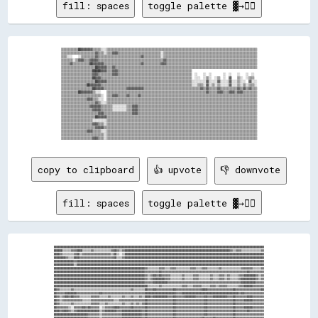
fill: spaces
toggle palette ▓→✊🏽
▒▒▒▒▒▒▒▒▒▒▒▒██▓▓▓▓▓▓▓▓▒▒▒▒▒▒░░░░▒▒▒▒▒▒▒▒▒▒▒▒▒▒▒▒▒▒▒▒▒▒▒▒▒▒▒▒▒▒▒▒▒▒▒▒▒▒▒▒▒▒▒▒▒▒▒▒▒▒▒▒▒▒▒▒▒▒▒▒▒▒▒▒▒▒▒▒▒▒▒▒▒▒▒▒▒▒▒▒▒▒▒▒▒▒▒▒▒▒▒▒▒▒▒▒▒▒▒▒▒▒▒▒▒▒

▒▒▒▒▒▒▒▒▒▒▒▒▒▒▒▒▒▒▒▒▒▒▒▒▓▓▒▒▒▒░░▒▒▒▒▓▓▓▓▒▒▒▒▒▒▒▒▒▒▒▒▒▒▒▒▒▒▒▒▒▒▒▒▒▒▒▒▒▒░░▒▒▒▒▒▒▒▒▒▒▒▒▒▒▒▒▒▒▒▒▒▒▒▒▒▒▒▒▒▒▒▒▒▒▒▒▒▒▒▒▒▒▒▒▒▒▒▒▒▒▒▒▒▒▒▒▒▒▒▒▒▒▒▒▒▒

▒▒▒▒░░░░    ░░▒▒▒▒▒▒▒▒▒▒▓▓▒▒▒▒▒▒▒▒▒▒▒▒▒▒▒▒▒▒▒▒▒▒▒▒▒▒▒▒▒▒▓▓▒▒▒▒▒▒▒▒▒▒▒▒░░▒▒▒▒▒▒▒▒▒▒▒▒▒▒▒▒▒▒▒▒▒▒▒▒▒▒▒▒▒▒▒▒▒▒▒▒▒▒▒▒▒▒▒▒▒▒▒▒▒▒▒▒▒▒▒▒▒▒▒▒▒▒▒▒▒▒

▒▒▒▒▒▒▒▒░░▒▒▓▓▓▓▒▒▒▒▓▓▓▓▓▓▒▒▒▒▒▒▒▒▒▒▒▒▒▒▒▒▒▒▒▒▒▒▒▒▒▒▒▒▒▒▒▒▒▒▒▒▒▒▒▒▒▒▒▒▒▒▓▓▒▒▒▒▒▒▒▒▒▒▒▒▒▒▒▒▒▒▒▒▒▒▒▒▒▒▒▒▒▒▒▒▒▒▒▒▒▒▒▒▒▒▒▒▒▒▒▒▒▒▒▒▒▒▒▒▒▒▒▒▒▒▒▒

▒▒▒▒▒▒▓▓▒▒▒▒▒▒▒▒▒▒▒▒██▓▓▓▓▓▓▓▓▒▒▒▒▒▒▒▒▒▒▒▒▒▒▒▒▒▒▒▒▒▒▒▒▒▒▓▓▒▒▒▒▒▒▒▒▒▒▒▒▓▓▓▓▒▒▒▒▒▒▒▒▒▒▒▒▒▒▒▒▒▒▒▒▒▒▒▒▒▒▒▒▒▒▒▒▒▒▒▒▒▒▒▒▒▒▒▒▒▒▒▒▒▒▒▒▒▒▒▒▒▒▒▒▒▒▒▒

▒▒▒▒▒▒▒▒▒▒▒▒▒▒▒▒▒▒▒▒▒▒▒▒██▓▓▓▓▓▓▒▒▒▒▓▓▒▒▒▒▒▒▒▒▒▒▒▒▒▒▒▒▒▒▒▒▒▒▒▒▒▒▒▒▒▒▒▒▒▒▒▒▒▒▒▒▒▒▒▒▒▒▒▒▒▒▒▒▒▒▒▒▒▒▒▒▒▒▒▒▒▒▒▒▒▒▒▒▒▒▒▒▒▒▒▒▒▒▒▒▒▒▒▒▒▒▒▒▒▒▒▒▒▒▒▒

▒▒▒▒▒▒▒▒▒▒▒▒▒▒▒▒▒▒▒▒▒▒██████▓▓▓▓▒▒▒▒▓▓▓▓▒▒▒▒▒▒▒▒▒▒▒▒▒▒▒▒▒▒▒▒▒▒▒▒▒▒▒▒▒▒▒▒▒▒▒▒▒▒▒▒▒▒▒▒▒▒▒▒▒▒▒▒                                              

▒▒▒▒▒▒▒▒▒▒▒▒▒▒▒▒▒▒▒▒▒▒▓▓▓▓▒▒▒▒▒▒▒▒▒▒▓▓▓▓▒▒▒▒▒▒▒▒▒▒▒▒▒▒▒▒▒▒▒▒▒▒▒▒▒▒▒▒▒▒▒▒▒▒▒▒▒▒▒▒▒▒▒▒▒▒▒▒▒▒▒▒  ░░    ░░  ░░        ░░  ░░    ░░    ░░  ░░  

▒▒▒▒▒▒▒▒▒▒▒▒▒▒▒▒▒▒▒▒▒▒██▓▓▓▓▒▒▒▒▒▒▒▒▒▒▒▒▒▒▒▒▒▒▒▒▒▒▒▒▒▒▒▒▒▒▒▒▒▒▒▒▒▒▒▒▒▒▒▒▒▒▒▒▒▒▒▒▒▒▒▒▒▒▒▒▒▒▒▒  ░░░░  ░░▒▒░░  ░░▒▒  ░░  ▓▓    ▒▒░░  ░░▒▒▒▒  

▒▒▒▒▒▒▒▒▒▒▒▒▒▒▒▒▒▒▒▒▒▒▒▒██▓▓▓▓▓▓▒▒▒▒▒▒▒▒▒▒▒▒▒▒▒▒▒▒▒▒▒▒▒▒▒▒▒▒▒▒▒▒▒▒▒▒▒▒▒▒▒▒▒▒▒▒▒▒▒▒▒▒▒▒▒▒▒▒▒▒░░░░░░░░░░▓▓░░░░░░▓▓░░░░░░▓▓░░░░▒▒░░░░  ▓▓░░░░

▒▒▒▒▒▒▒▒▒▒▒▒▒▒▒▒▒▒██▓▓▓▓▓▓▓▓▒▒▒▒▒▒▒▒▒▒▒▒▒▒▒▒▒▒▒▒▒▒▒▒▒▒▒▒▒▒▒▒▒▒▒▒▒▒▒▒▒▒▒▒▒▒▒▒▒▒▒▒▒▒▒▒▒▒▒▒▒▒▒▒░░░░▒▒▒▒░░▓▓░░▒▒░░▒▒░░░░░░▓▓░░░░▒▒░░▒▒░░▒▒▒▒░░

▒▒▒▒▒▒▒▒▒▒▒▒▒▒▒▒▒▒▒▒▒▒██▓▓▓▓▓▓▒▒▒▒▒▒▒▒▒▒▒▒▒▒▒▒▓▓▓▓▓▓▓▓▓▓▓▓▒▒▒▒▒▒▒▒▒▒▒▒▒▒▒▒▒▒▒▒▒▒▒▒▒▒▒▒▒▒▒▒▒▒▒▒▒▒▒▒▓▓▒▒▓▓▒▒▒▒▒▒▓▓▒▒▒▒▒▒▒▒▒▒▒▒▓▓▒▒▓▓▒▒▓▓▒▒▒▒

▒▒▒▒▒▒▒▒▒▒▒▒██▓▓▓▓▓▓▓▓▒▒░░░░    ▒▒▒▒▒▒▒▒▒▒▒▒▒▒▒▒▒▒▒▒▒▒▒▒▒▒▒▒▒▒▒▒▒▒▒▒▒▒▒▒▒▒▒▒▒▒▒▒▒▒▒▒▒▒▒▒▒▒▒▒▒▒▒▒▒▒▒▒▒▒▓▓▒▒▒▒▒▒▓▓▓▓▒▒▒▒▓▓▓▓▒▒▓▓▓▓▒▒▒▒▒▒▒▒▒▒

▒▒▒▒▒▒▒▒▒▒▒▒▒▒▒▒▒▒▒▒▒▒▒▒▒▒▒▒░░  ▒▒▒▒▓▓▓▓▒▒▒▒▒▒▓▓▒▒▒▒▒▒▓▓▒▒▒▒▒▒▒▒▒▒▒▒▒▒▒▒▒▒▒▒▒▒▒▒▒▒▒▒▒▒▒▒▒▒▒▒▒▒▒▒▒▒▒▒▒▒▒▒▒▒▒▒▒▒▒▒▒▒▒▒▒▒▒▒▒▒▒▒▒▒▒▒▒▒▒▒▒▒▒▒▒▒

▒▒▒▒▒▒▒▒▒▒▒▒▒▒▒▒▒▒▓▓▓▓▒▒▒▒░░░░  ▒▒▒▒▒▒▒▒▒▒▒▒▒▒▒▒▒▒▒▒▒▒▒▒▒▒▒▒▒▒▒▒▒▒▒▒▒▒▒▒▒▒▒▒▒▒▒▒▒▒▒▒▒▒▒▒▒▒▒▒▒▒▒▒▒▒▒▒▒▒▒▒▒▒▒▒▒▒▒▒▒▒▒▒▒▒▒▒▒▒▒▒▒▒▒▒▒▒▒▒▒▒▒▒▒▒

▒▒▒▒▒▒▒▒▒▒▒▒▒▒▒▒▒▒▒▒▒▒▒▒▓▓▒▒░░░░▒▒▒▒▒▒▒▒▒▒▒▒▒▒▒▒▒▒▒▒▒▒▒▒▒▒▒▒▒▒▒▒▒▒▒▒▒▒▒▒▒▒▒▒▒▒▒▒▒▒▒▒▒▒▒▒▒▒▒▒▒▒▒▒▒▒▒▒▒▒▒▒▒▒▒▒▒▒▒▒▒▒▒▒▒▒▒▒▒▒▒▒▒▒▒▒▒▒▒▒▒▒▒▒▒▒

▒▒▒▒▒▒▒▒▒▒▒▒▒▒▒▒▒▒▒▒▓▓▓▓▓▓▓▓▒▒▒▒▒▒▒▒░░░░░░░░░░▒▒▒▒▓▓▓▓▒▒▒▒▒▒▒▒▒▒▒▒▒▒▒▒▒▒▒▒▒▒▒▒▒▒▒▒▒▒▒▒▒▒▒▒▒▒▒▒▒▒▒▒▒▒▒▒▒▒▒▒▒▒▒▒▒▒▒▒▒▒▒▒▒▒▒▒▒▒▒▒▒▒▒▒▒▒▒▒▒▒▒▒

▒▒▒▒▒▒▒▒▒▒▒▒▒▒▒▒▒▒▒▒▒▒▓▓▓▓▓▓▒▒▒▒▒▒▒▒░░░░░░░░░░▒▒▒▒▓▓▓▓▒▒▒▒▒▒▒▒▒▒▒▒▒▒▒▒▒▒▒▒▒▒▒▒▒▒▒▒▒▒▒▒▒▒▒▒▒▒▒▒▒▒▒▒▒▒▒▒▒▒▒▒▒▒▒▒▒▒▒▒▒▒▒▒▒▒▒▒▒▒▒▒▒▒▒▒▒▒▒▒▒▒▒▒

▒▒▒▒▒▒▒▒▒▒▒▒▒▒▒▒▒▒▒▒▒▒▒▒▒▒▓▓▓▓▒▒▒▒▒▒▒▒▒▒▒▒▒▒▒▒▒▒▒▒▓▓▓▓▒▒▒▒▒▒▒▒▒▒▒▒▒▒▒▒▒▒▒▒▒▒▒▒▒▒▒▒▒▒▒▒▒▒▒▒▒▒▒▒▒▒▒▒▒▒▒▒▒▒▒▒▒▒▒▒▒▒▒▒▒▒▒▒▒▒▒▒▒▒▒▒▒▒▒▒▒▒▒▒▒▒▒▒

▒▒▒▒▒▒▒▒▒▒▒▒▒▒▒▒▒▒▒▒▒▒▒▒██▓▓▓▓▓▓▒▒▒▒▒▒▒▒▒▒▒▒▒▒▒▒▒▒▒▒▒▒▒▒▒▒▒▒▒▒▒▒▒▒▒▒▒▒▒▒▒▒▒▒▒▒▒▒▒▒▒▒▒▒▒▒▒▒▒▒▒▒▒▒▒▒▒▒▒▒▒▒▒▒▒▒▒▒▒▒▒▒▒▒▒▒▒▒▒▒▒▒▒▒▒▒▒▒▒▒▒▒▒▒▒▒

▒▒▒▒▒▒▒▒▒▒▒▒▒▒▒▒▒▒▒▒▒▒░░░░░░░░░░▒▒▒▒▒▒▒▒▒▒▒▒▒▒▒▒▒▒▒▒▒▒▒▒▒▒▒▒▒▒▒▒▒▒▒▒▒▒▒▒▒▒▒▒▒▒▒▒▒▒▒▒▒▒▒▒▒▒▒▒▒▒▒▒▒▒▒▒▒▒▒▒▒▒▒▒▒▒▒▒▒▒▒▒▒▒▒▒▒▒▒▒▒▒▒▒▒▒▒▒▒▒▒▒▒▒

▒▒▒▒▒▒▒▒▒▒▒▒▒▒▒▒▒▒▒▒▒▒▓▓▓▓▒▒▒▒░░▒▒▒▒▒▒▒▒▒▒▒▒▒▒▒▒▒▒▒▒▒▒▒▒▒▒▒▒▒▒▒▒▒▒▒▒▒▒▒▒▒▒▒▒▒▒▒▒▒▒▒▒▒▒▒▒▒▒▒▒▒▒▒▒▒▒▒▒▒▒▒▒▒▒▒▒▒▒▒▒▒▒▒▒▒▒▒▒▒▒▒▒▒▒▒▒▒▒▒▒▒▒▒▒▒▒

▒▒▒▒▒▒▒▒▒▒▒▒▒▒▒▒▒▒▒▒▒▒▒▒▓▓▓▓▓▓▒▒▒▒▒▒▒▒▒▒▒▒▒▒▒▒▒▒▒▒▒▒▒▒▒▒▒▒▒▒▒▒▒▒▒▒▒▒▒▒▒▒▒▒▒▒▒▒▒▒▒▒▒▒▒▒▒▒▒▒▒▒▒▒▒▒▒▒▒▒▒▒▒▒▒▒▒▒▒▒▒▒▒▒▒▒▒▒▒▒▒▒▒▒▒▒▒▒▒▒▒▒▒▒▒▒▒▒

▒▒▒▒▒▒▒▒▒▒▒▒▒▒▒▒▒▒▓▓▓▓▒▒▒▒▒▒░░░░▒▒▒▒▒▒▒▒▒▒▒▒▒▒▒▒▒▒▒▒▒▒▒▒▒▒▒▒▒▒▒▒▒▒▒▒▒▒▒▒▒▒▒▒▒▒▒▒▒▒▒▒▒▒▒▒▒▒▒▒▒▒▒▒▒▒▒▒▒▒▒▒▒▒▒▒▒▒▒▒▒▒▒▒▒▒▒▒▒▒▒▒▒▒▒▒▒▒▒▒▒▒▒▒▒▒

▒▒▒▒▒▒▒▒▒▒▒▒▒▒▒▒▒▒▒▒▒▒▒▒▒▒▒▒▒▒░░▒▒▒▒▒▒▒▒▒▒▒▒▒▒▒▒▒▒▒▒▒▒▒▒▒▒▒▒▒▒▒▒▒▒▒▒▒▒▒▒▒▒▒▒▒▒▒▒▒▒▒▒▒▒▒▒▒▒▒▒▒▒▒▒▒▒▒▒▒▒▒▒▒▒▒▒▒▒▒▒▒▒▒▒▒▒▒▒▒▒▒▒▒▒▒▒▒▒▒▒▒▒▒▒▒▒

copy to clipboard
👍 upvote
👎 downvote
fill: spaces
toggle palette ▓→✊🏽
████████████████████████████████████████████████████████████████████████████████████████████████████████████████████████████████████████████████████

██████▒▒▒▒▒▒▓▓▓▓████▒▒▒▒▒▒▓▓▒▒▒▒▒▒▒▒▒▒▒▒▓▓██▓▓▒▒▓▓██████████████████████████████████████████████████████████████████████████▓▓▒▒▓▓▓▓▒▒▒▒▒▒▒▒▒▒▒▒▒▒▓▓

████▓▓▒▒▒▒▒▒▒▒▓▓██▒▒▓▓▓▓▓▓▓▓▓▓▓▓▓▓▓▓▓▓▓▓▒▒██▒▒░░▒▒██████████████████████████████████████████████████████████████████████████████████████████████████

████████▓▓▒▒▒▒████▓▓▓▓▓▓▓▓▓▓▓▓▓▓▓▓▓▓▓▓▓▓▓▓██▒▒▒▒▓▓██████████████████████████████████████████████████████████████████████████████████████████████████

██████████████▓▓████████████████████████████████████████████████████████████████████████████████████████████████████████████████████████████████████

██████████████▒▒████████████████████████████████████████████████████████████████████████████████████████████████████████████████████████████████████

████████████████████████████████████████████████████████████████▓▓▒▒▒▒▒▒▒▒▓▓▓▓▒▒▒▒▓▓▓▓▒▒▒▒▒▒▒▒▒▒▓▓▓▓▒▒▒▒▓▓▓▓▒▒▒▒▒▒▒▒▓▓▒▒▒▒▒▒▒▒▒▒▒▒▒▒▓▓▓▓▓▓▓▓▒▒▒▒▒▒▓▓

████████████████████████████████████████████████████████████████▓▓▓▓▓▓▓▓▓▓██▓▓▓▓▓▓▓▓▓▓▓▓▓▓▓▓▓▓▓▓▓▓▓▓▓▓▓▓▓▓▓▓▓▓▓▓▓▓▓▓▓▓▓▓▓▓▓▓▓▓▓▓▓▓▓▓▓▓▓▓██▓▓▓▓▓▓▓▓▓▓

████████████████████████████████████████████████████████████████▓▓▒▒▓▓██▓▓██▓▓▓▓▓▓▒▒▒▒▒▒▒▒▓▓▒▒▒▒▒▒▓▓▓▓▒▒▒▒▒▒▒▒▓▓▒▒▒▒▓▓▓▓▒▒▓▓▒▒▒▒▒▒▓▓▓▓████████▓▓▒▒▓▓

████████████████████████████████████████████████████████████████▓▓▒▒▓▓████████▓▓▓▓▒▒▒▒▒▒▒▒▓▓▒▒▒▒▒▒▓▓▓▓▒▒▒▒▒▒▒▒▓▓▒▒▒▒▓▓▓▓▒▒▓▓▒▒▒▒▒▒▓▓██████████▓▓▒▒▓▓

████████████████████████████████████████████████████████████████▓▓▓▓▓▓██████████▓▓▓▓▓▓▓▓▓▓▓▓▓▓▓▓▓▓▓▓▓▓▓▓▓▓▓▓▓▓▓▓▓▓▓▓▓▓▓▓▓▓▓▓▓▓▓▓▓▓▓▓██████████▓▓▓▓▓▓

██████████████████████████████████████████████████████████████████▒▒▒▒▒▒▒▒▓▓▒▒▒▒▒▒▒▒▒▒▒▒▒▒▓▓▓▓▒▒▒▒▓▓▓▓▓▓▒▒▒▒▒▒▓▓▓▓▒▒▓▓▓▓▓▓▒▒▒▒▒▒▒▒▓▓▓▓██████▓▓▓▓▓▓▓▓

██▓▓▒▒▒▒▒▒▒▒▓▓▒▒▒▒▒▒▒▒▒▒▒▒▒▒▒▒▒▒▒▒▒▒▒▒▒▒▒▒▒▒▒▒▒▒▒▒▒▒▒▒▓▓▒▒▒▒▒▒▒▒██▓▓▓▓██▓▓▓▓▓▓▓▓▓▓▓▓██▓▓▓▓▓▓▓▓▓▓▓▓▓▓▓▓▓▓████▓▓▓▓▓▓▓▓▓▓▓▓▓▓▓▓▓▓██▓▓▓▓▓▓▓▓▓▓▓▓▓▓▓▓▓▓██

██▓▓▓▓▓▓████████▓▓▓▓▓▓▓▓▓▓▓▓▓▓▓▓██▓▓▓▓▓▓▓▓▓▓▓▓▓▓▓▓▓▓▓▓▓▓▓▓▓▓▓▓▓▓██████████████████████▓▓▓▓████████████████████████████████████████▓▓██▓▓▓▓▓▓▓▓▓▓▓▓▓▓

██▓▓▒▒▓▓██▓▓██▓▓▓▓▒▒▒▒▒▒▒▒▓▓▓▓▓▓▒▒▒▒▒▒▓▓▒▒▒▒▒▒▒▒▓▓▒▒▒▒▓▓▒▒▒▒▓▓▒▒████▓▓██████████▓▓▓▓██▓▓▓▓▓▓████████▓▓▓▓▓▓██▓▓▓▓██████████▓▓▓▓██▓▓▓▓▓▓▓▓████▓▓▓▓▓▓▓▓

██▓▓▒▒▓▓▓▓▓▓▓▓▓▓▓▓▓▓▒▒▒▒▒▒▓▓▓▓▓▓▓▓▓▓▓▓▓▓▓▓▒▒▒▒▓▓▓▓▓▓▓▓▓▓▓▓▓▓▓▓▓▓██▓▓▓▓▓▓▓▓▓▓▓▓▓▓▓▓▓▓██▓▓▓▓▓▓▓▓▓▓▓▓▓▓▓▓▓▓▓▓██▓▓▓▓▓▓▓▓▓▓▓▓▓▓▓▓▓▓██▓▓▓▓▓▓██████▓▓▓▓▓▓▓▓

██▓▓▒▒▒▒▒▒▒▒▓▓▒▒▒▒▒▒▒▒▒▒▒▒▓▓▓▓▓▓▒▒▒▒▓▓▒▒▒▒▒▒▒▒▒▒▓▓▒▒▒▒▓▓▒▒▓▓▒▒▓▓██▓▓▓▓▓▓▓▓▓▓▓▓▓▓▓▓▓▓██▓▓▓▓▓▓▓▓▓▓▓▓▓▓▓▓▓▓▓▓██▓▓▓▓▓▓▓▓▓▓▓▓▓▓▓▓▓▓██▓▓▓▓▓▓▓▓▓▓▓▓▓▓▓▓▓▓▓▓

██▓▓▓▓▓▓▓▓▒▒░░▓▓▓▓▓▓██▓▓██▓▓▓▓▓▓░░▒▒▓▓▓▓▓▓████▓▓▓▓▓▓▓▓██▓▓▓▓▓▓▓▓██▓▓▓▓▓▓▓▓▓▓▓▓▓▓▓▓▓▓██▓▓▓▓▓▓▓▓▓▓▓▓▓▓▓▓▓▓▓▓██▓▓▓▓▓▓▓▓▓▓▓▓▓▓▓▓▓▓██▓▓▓▓▓▓██████▓▓▓▓▓▓▓▓

████▓▓████▓▓▒▒▓▓████████████████▒▒▓▓████████▓▓▓▓██████████████▓▓██▓▓▓▓▓▓▓▓▓▓▓▓▓▓▓▓▓▓██▓▓▓▓▓▓▓▓▓▓▓▓▓▓▓▓▓▓▓▓██▓▓▓▓▓▓▓▓▓▓▓▓▓▓▓▓▓▓██▓▓▓▓▓▓▓▓██▓▓▓▓▓▓▓▓▓▓

████████████████████████▓▓▓▓▓▓▓▓▒▒▓▓▓▓▓▓▓▓▓▓▓▓▓▓██████████████▓▓██▓▓▓▓▓▓▓▓▓▓▓▓▓▓▓▓▓▓██▓▓▓▓▓▓▓▓▓▓▓▓▓▓▓▓▓▓▓▓██▓▓▓▓▓▓▓▓▓▓▓▓▓▓▓▓▓▓██▓▓▓▓▓▓▓▓▓▓▓▓▓▓▓▓▓▓▓▓

████████████████████████▓▓▓▓▓▓▓▓▒▒▓▓▓▓▓▓▓▓▓▓▓▓▓▓██████████████▓▓██▓▓▓▓▓▓▓▓▓▓▓▓▓▓▓▓▓▓██▓▓▓▓▓▓▓▓▓▓▓▓▓▓▓▓▓▓██▓▓▓▓▓▓██▓▓▓▓▓▓▓▓▓▓▓▓██▓▓▓▓▓▓▓▓▓▓▓▓▓▓▓▓▓▓▓▓
