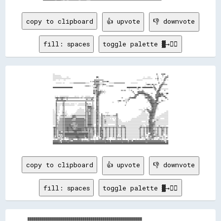
copy to clipboard
👍 upvote
👎 downvote
fill: spaces
toggle palette ▓→✊🏽
░░░░                                                                                                                                                                                                              ▓▓        ▓▓▒▒▓▓▓▓      
░░░░░░░░░░░░░░░░                                                                                                                                                                                                  ░░░░        ▒▒        ▒▒
░░░░░░░░░░░░░░░░░░          ░░░░                                                        ████░░                                                                                          ░░      ░░░░░░              ▒▒        ░░  ░░▓▓▓▓▓▓
░░░░░░░░░░░░░░░░░░░░░░░░░░░░░░░░░░░░                                                    ░░  ░░                                                                                        ░░░░░░░░░░░░░░░░░░░░      ▒▒  ██    ░░      ▓▓▒▒░░  
░░░░░░      ░░        ░░░░                                                          ▓▓▒▒▒▒▒▒▒▒▒▒▒▒▒▒▒▒░░                                                                  ░░░░░░░░░░░░                              ▒▒      ░░  ▒▒██░░  ░░
                                                                            ▒▒  ▒▒▒▒▓▓▒▒██▓▓▓▓░░    ▒▒▒▒▒▒▒▒▒▒██▒▒                                                                                                    ░░        ▒▒░░      
      ░░░░░░░░░░░░  ░░░░          ░░░░░░░░▒▒▒▒▒▒▒▒▒▒▒▒▒▒▒▒▒▒▒▒▒▒▒▒░░░░░░░░          ▓▓▒▒▒▒▒▒▒▒░░░░░░░░░░          ░░░░░░░░░░▒▒▒▒▒▒▒▒▒▒▒▒▒▒▒▒▒▒▒▒▒▒            ░░░░░░░░░░░░░░                ░░                        ▓▓    ░░▓▓▒▒░░      
                                                                                  ▒▒▓▓▒▒▓▓▓▓▓▓▒▒░░░░▒▒▓▓▒▒▒▒                                                                                ░░▒▒▓▓▓▓▒▒░░▒▒██  ▒▒▒▒░░      ▒▒██▓▓▒▒▒▒▒▒▒▒  
                                                                ░░▒▒▒▒▒▒▒▒░░░░  ░░  ░░░░██▓▓▒▒░░    ░░      ░░░░░░▒▒▒▒▒▒▒▒░░                                                              ░░          ░░    ▓▓          ▓▓▓▓▓▓            
████████████████████████████████████████                                          ▒▒▒▒██▓▓▒▒▒▒                                                        ████████████████████  ██████  ▒▒████████████████████▒▒▒▒██      ░░██▓▓              
                                                                                  ░░░░░░▒▒▒▒▒▒                                                            ░░              ░░▒▒                              ░░▓▓▓▓    ▓▓██░░░░░░░░░░░░░░░░
                                                                                  ▓▓▒▒▒▒██▒▒▒▒  ▒▒░░░░  ░░                                ▒▒▒▒░░▒▒▒▒      ░░  ▒▒░░            ░░░░  ▒▒▒▒                      ░░▒▒  ████▓▓        ▒▒      
                                                                                  ▓▓▒▒▒▒▓▓▓▓██▓▓██▒▒▒▒▒▒░░░░                                                    ░░▓▓      ░░██▓▓▓▓▓▓██▓▓▒▒                        ▓▓██▓▓                  
                                                                                  ██▓▓░░▓▓▓▓██▓▓▒▒░░░░  ░░                                                          ▒▒    ░░▓▓██████████████▒▒▒▒░░    ░░▒▒        ▓▓▓▓▓▓██░░██▒▒  ░░░░████
                                                                                    ░░░░▓▓████▒▒                                                                      ▓▓▓▓██▓▓      ░░░░▒▒██████████            ██▓▓▓▓██████▓▓██░░    ░░  
    ░░  ░░    ░░░░░░░░░░░░░░░░░░            ░░░░  ░░      ░░░░    ░░░░░░░░░░      ░░    ████▒▒                                                              ░░      ▒▒▓▓▓▓                ▒▒░░▒▒▓▓██▓▓▓▓░░    ░░▓▓▓▓██████▓▓░░▒▒▓▓██░░    
    ▒▒▓▓██▓▓▒▒▓▓▓▓██▓▓▓▓▒▒▒▒▓▓▒▒▒▒▒▒▒▒▒▒▒▒▒▒▒▒▒▒▒▒▒▒▒▒░░▒▒▒▒░░░░▒▒▒▒▒▒▒▒▒▒▒▒▒▒▒▒▓▓▒▒  ░░▓▓▓▓▒▒                                            ░░▒▒            ▒▒▓▓▓▓████████░░                ▒▒████▓▓████▓▓▓▓░░    ██████░░          ░░██▒▒  
      ░░██░░░░░░▒▒▓▓░░░░    ▒▒                                    ░░▓▓░░░░░░░░██▒▒      ██▓▓▒▒                                                    ░░░░░░▒▒▓▓                                    ▓▓▒▒▒▒██▓▓▓▓▒▒  ░░██▓▓      ░░          ▒▒
      ▓▓▓▓▓▓▓▓▓▓▓▓▓▓▓▓▓▓██▒▒▒▒▒▒▒▒▒▒▒▒▒▒▒▒▒▒▒▒▒▒▒▒▒▒▒▒▒▒▒▒▒▒▒▒▒▒▒▒▒▒▒▒▒▒▒▒▒▒▒▒▒▒▒▒▒▒    ██▓▓▒▒                                    ░░▒▒▓▓▓▓░░  ▒▒▒▒░░░░░░▒▒                                      ▒▒▓▓██████▓▓▓▓▒▒████▓▓      ▓▓▒▒░░░░      
      ▓▓            ▒▒▒▒                                          ██            ▒▒      ██▒▒▒▒                          ░░░░        ░░              ▒▒                                        ░░    ██████▓▓▓▓▓▓██▒▒░░▒▒▒▒░░              
      ██░░░░░░░░░░░░▓▓▒▒░░░░░░░░░░  ░░░░░░░░  ░░    ░░░░░░░░░░░░░░▓▓▒▒▒▒  ▒▒░░  ▒▒      ██▒▒▒▒                                                      ░░                                              ░░████████▓▓▓▓████░░                  
      ██░░░░░░░░  ░░▓▓▒▒░░░░░░░░░░░░░░░░░░░░      ░░░░░░░░░░░░░░░░██░░▒▒░░░░░░░░▒▒░░    ██▒▒▒▒                                                    ▒▒                                                  ▒▒████▓▓▓▓▓▓▓▓                      
      ▓▓░░░░░░      ▒▒▒▒                                          ▓▓░░████████▒▒▒▒░░    ██▓▓▒▒                                                                                                    ░░    ████▓▓▓▓▓▓▒▒                      
      ▓▓░░░░░░      ▒▒▒▒                              ░░░░        ▓▓░░▓▓▓▓▓▓▓▓▓▓▒▒▒▒    ██▓▓▒▒                                                                                          ░░    ▒▒      ▒▒▒▒██▓▓▓▓▓▓░░░░                    
░░    ▓▓░░░░░░      ▒▒▒▒                          ░░░░░░░░░░░░░░  ▓▓░░▓▓░░▒▒▓▓▒▒▒▒░░  ░░██▓▓▒▒                                                                                ░░░░░░░░    ▒▒░░▓▓▓▓▒▒  ░░▓▓██▓▓▓▓▒▒  ░░                    
░░░░  ▓▓░░░░      ░░▒▒▒▒  ░░                    ░░░░░░░░░░░░░░░░  ▓▓▒▒▓▓▒▒▓▓▓▓▒▒▒▒░░░░░░▓▓▓▓▒▒                                                                                      ░░░░▒▒░░  ░░▓▓▓▓▓▓▓▓████▓▓██░░                    ░░░░
░░░░  ▓▓░░░░░░    ░░▓▓▒▒░░░░                  ░░░░░░░░░░░░░░░░░░░░▓▓░░▓▓▒▒░░▓▓▒▒▒▒░░░░░░██▒▒▒▒░░          ░░░░░░░░                                                                  ░░░░░░░░      ▓▓████████▓▓▓▓                  ░░░░░░░░
░░░░░░▓▓░░        ░░▒▒▒▒░░░░░░        ░░  ░░░░░░░░░░░░░░░░░░░░░░░░▓▓░░▓▓▒▒░░▓▓▒▒▒▒░░░░░░██▓▓▒▒    ▓▓░░        ░░                ▓▓▒▒                                              ░░░░░░░░░░░░░░░░  ██████▓▓▓▓▒▒            ░░░░░░░░░░░░░░
░░░░░░▓▓▒▒░░  ░░▒▒▒▒▓▓▒▒▒▒▒▒  ░░  ░░░░▒▒▓▓▓▓▓▓▒▒▒▒▒▒▒▒▒▒▒▒▒▒▒▒▒▒▒▒▓▓░░▓▓▓▓▓▓▓▓▒▒▒▒░░░░░░██▓▓▒▒░░  ▓▓▒▒▒▒▒▒░░▒▒▒▒▒▒▒▒░░░░░░▒▒▒▒▒▒▓▓▒▒                                          ░░░░░░░░░░░░░░░░░░░░░░██████▓▓▓▓░░        ░░░░░░░░░░░░░░░░░░
░░░░░░▓▓░░  ░░░░░░░░▒▒▒▒░░░░░░░░░░░░░░▒▒██▓▓▓▓▒▒░░░░░░░░░░░░░░░░░░▓▓░░▓▓▓▓▓▓▓▓▒▒▒▒░░░░░░██▓▓▒▒░░░░▓▓▒▒░░▒▒░░░░░░░░░░░░░░░░░░░░░░▒▒▒▒                                      ░░░░░░░░░░░░░░░░░░░░░░  ▒▒██▓▓██▓▓▒▒░░  ░░░░░░░░░░░░░░░░░░░░░░░░
░░░░░░▓▓░░  ░░▒▒▒▒▒▒▓▓▒▒▓▓▓▓▓▓▓▓▓▓▓▓▓▓██▒▒▒▒░░▓▓▓▓▓▓▓▓▓▓▓▓▓▓▓▓▓▓░░▓▓  ▓▓▓▓▓▓▓▓▒▒▒▒░░░░░░██▓▓▒▒░░░░▓▓▒▒░░░░░░░░░░░░░░  ░░    ░░  ▒▒▒▒░░                          ░░░░░░░░░░░░░░░░░░░░░░░░░░░░░░░░  ░░▓▓██▓▓▓▓▒▒░░░░░░░░░░░░        ░░░░░░░░
░░░░░░▓▓▒▒░░░░▒▒▒▒▒▒▓▓▒▒▓▓▓▓▓▓▓▓▓▓▓▓▓▓▒▒▒▒▒▒▒▒▓▓▓▓▓▓▓▓▓▓▓▓▓▓▓▓▓▓▓▓▓▓░░▓▓▓▓▓▓▓▓▒▒▒▒░░░░░░██▒▒▒▒░░░░▓▓▒▒░░▒▒▒▒░░░░░░░░░░░░░░    ░░▒▒▒▒░░░░░░                    ░░░░░░░░░░░░░░░░░░░░░░░░░░░░░░░░░░░░▓▓██▓▓▓▓  ░░░░░░▒▒▒▒░░░░░░░░░░░░░░░░░░░░
░░░░░░▓▓░░░░▒▒▒▒▒▒▒▒▓▓▒▒▓▓▓▓▓▓▓▓▓▓▓▓▓▓▓▓▓▓▓▓▓▓▓▓▓▓▓▓▓▓▓▓▓▓▓▓▓▓▓▓▒▒▓▓░░▓▓▓▓▓▓▓▓▒▒▒▒░░░░░░██▓▓▒▒░░░░▓▓▒▒░░▒▒▓▓░░░░░░░░░░░░░░░░░░░░▒▒▒▒░░░░░░░░        ░░  ░░░░░░░░░░░░░░░░░░░░░░░░░░░░        ░░░░  ████▓▓▓▓  ▒▒▓▓░░░░░░░░░░░░░░░░░░░░░░░░░░
░░░░░░▓▓▒▒░░▒▒▒▒▒▒▒▒▓▓▒▒▓▓▓▓▓▓▓▓▓▓▓▓▓▓▓▓▒▒▒▒▒▒▓▓▓▓▓▓▓▓▓▓▓▓▓▓▓▓▓▓▒▒▓▓░░▓▓▓▓▓▓▓▓▒▒▒▒░░░░░░██▒▒▒▒░░░░▓▓▒▒░░▒▒▒▒░░░░░░░░░░░░░░░░░░░░▒▒▒▒░░░░░░░░░░░░░░░░░░░░░░░░░░░░░░░░░░░░░░░░░░░░░░░░░░░░░░░░░░░░░░▓▓████▓▓▓▓▓▓▒▒░░░░░░░░░░░░░░░░░░░░░░░░░░
░░░░░░▓▓▒▒▒▒▒▒▒▒▒▒▒▒▓▓▒▒▓▓▓▓▓▓▓▓▓▓██▒▒▒▒▒▒▒▒▒▒▓▓▒▒▓▓▓▓▓▓▓▓▓▓▓▓▓▓▒▒▓▓░░████████▓▓▒▒░░    ██▒▒▒▒  ░░▓▓▒▒░░░░░░░░░░              ░░▒▒▒▒░░░░░░░░░░░░░░░░░░░░░░░░░░░░░░░░░░░░░░░░░░░░░░░░░░░░  ░░░░░░  ▒▒██▓▓██▓▓▓▓▒▒░░░░░░░░░░░░░░░░░░░░░░░░░░
    ░░▓▓░░▒▒▒▒▒▒▒▒▒▒▓▓▒▒▓▓▓▓▓▓▓▓▓▓██▓▓▓▓▓▓▒▒▒▒▒▒▒▒▓▓▓▓▓▓▓▓▓▓▓▓▓▓▒▒▓▓░░▓▓▓▓▓▓▓▓▒▒▒▒░░  ░░██▓▓▒▒    ▓▓▒▒░░░░░░░░░░░░░░░░░░░░░░░░░░▒▒▒▒▒▒    ▒▒▒▒▒▒▒▒░░░░░░░░░░░░░░░░░░░░░░░░░░░░░░░░▒▒░░░░░░  ░░▒▒░░▓▓██▓▓██▓▓▒▒▒▒░░░░  ▒▒▒▒  ░░  ░░░░░░    
▒▒██▓▓▓▓▒▒▒▒▒▒▒▒▒▒▒▒▓▓▒▒▓▓▓▓████▓▓▓▓████▒▒▓▓▒▒▓▓▓▓▓▓▓▓▓▓▓▓▓▓▓▓▓▓▓▓██▓▓▓▓▓▓▓▓▓▓▓▓▓▓▓▓░░▒▒██▓▓▒▒░░██▓▓▒▒▒▒▒▒▓▓▓▓▒▒▒▒▓▓▒▒▒▒▒▒▓▓▒▒▒▒▓▓▒▒▒▒▒▒▒▒▓▓▒▒▒▒▓▓▓▓░░░░░░░░░░░░░░░░░░░░░░░░░░░░▓▓▓▓▒▒▒▒▓▓▒▒▒▒██▒▒██████▓▓▓▓▒▒▒▒▒▒▒▒▓▓▒▒▒▒▓▓▓▓▒▒▓▓▒▒▒▒▓▓▒▒
░░██▒▒▓▓▒▒▒▒▒▒▒▒▒▒▒▒▓▓▒▒▓▓▓▓████▓▓▓▓▓▓██▓▓▒▒▒▒▓▓▓▓████████▓▓▓▓▓▓▒▒██▓▓▒▒▒▒▓▓▒▒▒▒▓▓▓▓  ░░██▓▓▒▒░░██▓▓▒▒░░░░▓▓▒▒░░░░▓▓░░░░░░▓▓░░░░▓▓▒▒░░░░░░▓▓░░░░░░▓▓░░░░░░░░░░░░░░░░░░░░░░░░░░▒▒▓▓░░░░░░▓▓░░░░██░░██████▓▓▓▓  ▒▒░░░░▓▓░░░░░░▓▓▒▒▒▒░░░░▓▓░░
░░██▒▒▓▓░░▒▒▒▒▒▒▒▒▒▒▓▓▒▒▓▓▓▓████▓▓▓▓▓▓▓▓██████████████████▓▓▓▓▓▓▒▒▓▓██▒▒▒▒██░░▒▒▒▒▓▓░░░░██▓▓▒▒░░██▓▓██░░░░▒▒▒▒░░░░▓▓░░░░░░▓▓░░░░▓▓▒▒░░░░░░▓▓░░░░░░▓▓░░░░░░░░░░░░░░░░░░░░░░░░░░░░▓▓░░░░░░▓▓░░░░██░░▓▓██▓▓▓▓▓▓▓▓▒▒▒▒░░▓▓░░░░░░▓▓▓▓▒▒░░░░▓▓░░
░░██▒▒▓▓░░▒▒▓▓▓▓░░░░▓▓▒▒▒▒▒▒▒▒▓▓▒▒▒▒▒▒▒▒▒▒▓▓████▓▓▒▒▓▓▒▒▓▓▒▒▒▒▒▒▒▒▒▒▒▒▒▒▒▒▓▓░░▒▒▒▒██░░░░██▓▓▒▒░░██▒▒▓▓░░░░▒▒▒▒░░░░▓▓░░░░░░▓▓░░░░▓▓▒▒░░░░░░▓▓░░░░░░▓▓░░░░░░░░░░░░░░░░░░░░░░░░░░░░▓▓░░░░░░▓▓░░░░██░░▓▓▓▓▓▓▓▓▓▓▒▒▒▒░░░░▓▓░░░░░░▓▓▒▒▒▒░░░░▓▓░░
░░██▒▒▓▓░░▒▒▓▓▓▓▓▓▓▓▓▓▒▒██████████████████████████▓▓████████████████████▒▒▓▓▒▒▒▒▒▒▓▓░░░░██▒▒▒▒░░██▓▓▓▓░░░░▒▒▒▒░░░░▓▓░░░░░░▓▓░░░░▓▓▒▒░░░░░░▓▓░░░░░░▓▓░░░░░░░░░░░░░░░░░░░░░░░░░░░░▓▓░░░░░░▓▓░░  ██    ░░██▓▓▓▓▓▓░░▒▒░░▓▓░░░░░░▓▓▒▒░░░░░░▓▓░░
░░██▒▒▓▓░░▒▒░░▒▒░░▒▒▓▓▒▒████████████████████████████████████████▓▓████▓▓▒▒▓▓▒▒▒▒▒▒▓▓    ██▒▒▒▒░░██▒▒██░░░░▒▒▒▒░░░░▓▓░░░░░░▓▓░░░░▓▓▒▒  ░░░░▓▓░░░░░░▓▓░░░░░░░░░░░░░░░░░░░░░░░░░░░░▓▓░░░░░░▓▓░░  ░░  ▒▒▓▓██▓▓▓▓░░░░▒▒▒▒▓▓░░░░░░▓▓▒▒    ░░▒▒░░
░░▓▓  ▓▓░░▒▒▓▓░░▒▒░░▓▓▒▒▓▓▓▓▓▓▓▓▓▓▓▓▓▓▓▓▓▓▓▓▓▓██████▓▓▓▓▓▓▓▓▓▓▓▓▒▒████▓▓▒▒▓▓▒▒▒▒▒▒░░    ▒▒░░░░░░██▓▓▓▓░░░░▒▒▒▒░░░░▓▓░░░░░░▓▓░░░░▓▓
copy to clipboard
👍 upvote
👎 downvote
fill: spaces
toggle palette ▓→✊🏽
██████████████████████████████████████████████████████████                          
