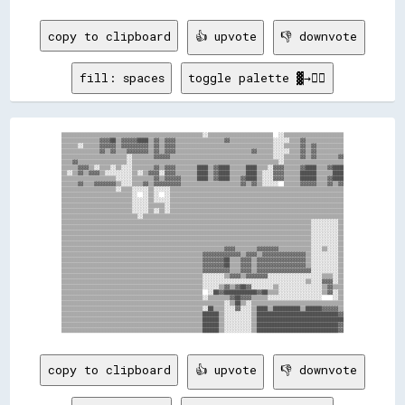
copy to clipboard
👍 upvote
👎 downvote
fill: spaces
toggle palette ▓→✊🏽
▒▒▒▒▒▒▒▒▒▒▒▒▒▒▒▒▒▒▒▒▒▒▒▒▒▒▒▒▒▒▒▒▒▒▒▒▒▒▒▒▒▒▒▒▒▒▒▒▒▒▒▒░░▒▒▒▒▒▒▒▒▒▒▒▒▒▒▒▒▒▒▒▒▒▒▒▒  ░░▒▒▒▒▒▒▒▒▒▒▒▒▒▒▒▒▒▒▒▒▒▒

▒▒▒▒▒▒▒▒▒▒▒▒▒▒▓▓▓▓██▒▒▓▓▓▓▓▓████▒▒▓▓▒▒▓▓▓▓▒▒▒▒▒▒▒▒▒▒▒▒▒▒▒▒▒▒▓▓▒▒▒▒▒▒▒▒▒▒▒▒▒▒▒▒░░░░░░▒▒▒▒▓▓▒▒▒▒▒▒▒▒▒▒▒▒▒▒

▒▒▒▒▒▒░░▒▒▒▒▒▒▓▓▓▓▓▓▒▒▓▓▓▓▓▓▓▓▓▓▒▒▓▓▒▒▓▓▓▓▒▒▒▒▒▒▒▒▒▒▒▒▒▒▒▒▒▒▒▒▒▒▒▒▒▒▒▒▒▒▒▒▒▒▒▒░░░░▒▒▒▒▒▒▓▓▒▒▓▓▒▒▒▒▒▒▒▒▒▒

▒▒▒▒▒▒▒▒▒▒▒▒▒▒▓▓▒▒▓▓▒▒▒▒▓▓▓▓▓▓▓▓▒▒▓▓▒▒▓▓▓▓▒▒▒▒▒▒▒▒▒▒▒▒▒▒▒▒▒▒▒▒▒▒▒▒▒▒▒▒▓▓▒▒▒▒▒▒░░░░░░▒▒▒▒▓▓▒▒▓▓▒▒▒▒▒▒▒▒▒▒

▒▒▒▒▒▒▒▒▒▒▒▒▒▒▒▒▒▒▒▒▒▒▒▒░░▒▒▒▒▒▒▒▒▓▓▓▓▓▓▒▒▒▒▒▒▒▒▒▒▒▒▒▒▒▒▒▒▒▒▒▒▒▒▒▒▒▒▒▒▒▒▒▒▒▒▒▒░░░░▒▒▒▒▒▒▓▓▒▒▓▓▒▒▒▒▒▒▒▒▓▓

▒▒▒▒▓▓▒▒▒▒▒▒▒▒▒▒▒▒▒▒▒▒▒▒░░▒▒▒▒▒▒▒▒▒▒▒▒▒▒▒▒▒▒▒▒▒▒▒▒▒▒▒▒▒▒▒▒▒▒▒▒▒▒▒▒▒▒▒▒▒▒▒▒▒▒▒▒▒▒░░▒▒▒▒▒▒▒▒▒▒▒▒▒▒▒▒▒▒▒▒▒▒

▒▒▒▒▒▒▓▓▓▓▒▒░░▒▒▒▒░░▒▒░░░░▒▒▒▒▒▒▒▒▓▓▒▒▓▓▓▓▒▒▒▒▒▒▒▒████▒▒▓▓████▒▒▒▒▒▒████▒▒▒▒░░▓▓▓▓▒▒▒▒▒▒▓▓████▒▒▒▒▓▓████

▒▒░░▒▒▓▓▒▒▓▓▓▓▒▒░░░░░░░░░░▒▒░░▒▒▓▓▓▓░░▓▓▓▓▒▒▒▒▒▒▒▒████▒▒▓▓████▒▒▒▒▒▒████▒▒░░░░▓▓▓▓▒▒▒▒▒▒██████▒▒▒▒▒▒████

▒▒▒▒▒▒▒▒▒▒▒▒▒▒▒▒▒▒▒▒░░░░░░▒▒▒▒▒▒▒▒▓▓▒▒▓▓▓▓▓▓▒▒▒▒▒▒████▒▒▓▓████▒▒▒▒▓▓████▒▒░░░░▓▓▓▓▒▒▒▒▒▒██████▒▒▒▒▓▓████

▒▒▒▒▒▒▓▓▒▒▒▒▓▓▓▓▓▓▓▓▒▒░░░░▒▒▒▒▓▓▒▒▓▓▓▓▓▓▓▓▓▓▒▒▒▒▒▒▒▒▒▒▒▒▒▒▒▒▒▒▒▒▒▒▓▓▒▒▓▓▒▒░░░░░░  ▒▒▒▒▒▒▓▓▓▓▓▓▒▒▒▒▓▓▒▒▓▓

▒▒▒▒▒▒▒▒▒▒▒▒▒▒▒▒▒▒▒▒░░▒▒▒▒░░░░░░▒▒░░░░░░▒▒▒▒▒▒▒▒▒▒▒▒▒▒▒▒▒▒▒▒▒▒▒▒▒▒▒▒▒▒▒▒▒▒▒▒▒▒▒▒▒▒▒▒▒▒▒▒▒▒▒▒▒▒▒▒▒▒▒▒▒▒▒▒

▒▒▒▒▒▒▒▒▒▒▒▒▒▒▒▒▒▒▒▒▒▒▒▒▒▒░░  ░░▒▒░░  ░░▒▒▒▒▒▒▒▒▒▒▒▒▒▒▒▒▒▒▒▒▒▒▒▒▒▒▒▒▒▒▒▒▒▒▒▒▒▒▒▒▒▒▒▒▒▒▒▒▒▒▒▒▒▒▒▒▒▒▒▒▒▒▒▒

▒▒▒▒▒▒▒▒▒▒▒▒▒▒▒▒▒▒▒▒▒▒▒▒▒▒░░░░░░▒▒░░░░░░▒▒▒▒▒▒▒▒▒▒▒▒▒▒▒▒▒▒▒▒▒▒▒▒▒▒▒▒▒▒▒▒▒▒▒▒▒▒▒▒▒▒▒▒▒▒▒▒▒▒▒▒▒▒▒▒▒▒▒▒▒▒▒▒

▒▒▒▒▒▒▒▒▒▒▒▒▒▒▒▒▒▒▒▒▒▒▒▒▒▒░░░░░░▒▒▒▒▒▒░░▒▒▒▒▒▒▒▒▒▒▒▒▒▒▒▒▒▒▒▒▒▒▒▒▒▒▒▒▒▒▒▒▒▒▒▒▒▒▒▒▒▒▒▒▒▒▒▒▒▒▒▒▒▒▒▒▒▒▒▒▒▒▒▒

▒▒▒▒▒▒▒▒▒▒▒▒▒▒▒▒▒▒▒▒▒▒▒▒▒▒░░░░░░▒▒░░▒▒░░▒▒▒▒▒▒▒▒▒▒▒▒▒▒▒▒▒▒▒▒▒▒▒▒▒▒▒▒▒▒▒▒▒▒▒▒▒▒▒▒▒▒▒▒▒▒▒▒▒▒▒▒▒▒▒▒▒▒▒▒▒▒▒▒

▒▒▒▒▒▒▒▒▒▒▒▒▒▒▒▒▒▒▒▒▒▒▒▒▒▒▒▒░░▒▒▒▒▒▒▒▒▒▒▒▒▒▒▒▒▒▒▒▒▒▒▒▒▒▒▒▒▒▒▒▒▒▒▒▒▒▒▒▒▒▒▒▒▒▒▒▒▒▒▒▒▒▒▒▒▒▒▒▒▒▒▒▒▒▒▒▒▒▒▒▒▒▒

▒▒▒▒▒▒▒▒▒▒▒▒▒▒▒▒▒▒▒▒▒▒▒▒▒▒▒▒▒▒▒▒▒▒▒▒▒▒▒▒▒▒▒▒▒▒▒▒▒▒▒▒▒▒▒▒▒▒▒▒▒▒▒▒▒▒▒▒▒▒▒▒▒▒▒▒▒▒▒▒▒▒▒▒▒▒▒▒▒▒▒▒░░░░░░░░░░▒▒

▒▒▒▒▒▒▒▒▒▒▒▒▒▒▒▒▒▒▒▒▒▒▒▒▒▒▒▒▒▒▒▒▒▒▒▒▒▒▒▒▒▒▒▒▒▒▒▒▒▒▒▒▒▒▒▒▒▒▒▒▒▒▒▒▒▒▒▒▒▒▒▒▒▒▒▒▒▒▒▒▒▒▒▒▒▒▒▒▒▒▒▒░░░░░░░░░░▒▒

▒▒▒▒▒▒▒▒▒▒▒▒▒▒▒▒▒▒▒▒▒▒▒▒▒▒▒▒▒▒▒▒▒▒▒▒▒▒▒▒▒▒▒▒▒▒▒▒▒▒▒▒▒▒▒▒▒▒▒▒▒▒▒▒▒▒▒▒▒▒▒▒▒▒▒▒▒▒▒▒▒▒▒▒▒▒▒▒▒▒▒▒░░░░░░░░░░▒▒

▒▒▒▒▒▒▒▒▒▒▒▒▒▒▒▒▒▒▒▒▒▒▒▒▒▒▒▒▒▒▒▒▒▒▒▒▒▒▒▒▒▒▒▒▒▒▒▒▒▒▒▒▒▒▒▒▒▒▒▒▒▒▒▒▒▒▒▒▒▒▒▒▒▒▒▒▒▒▒▒▒▒▒▒▒▒▒▒▒▒▒▒░░░░░░░░░░▒▒

▒▒▒▒▒▒▒▒▒▒▒▒▒▒▒▒▒▒▒▒▒▒▒▒▒▒▒▒▒▒▒▒▒▒▒▒▒▒▒▒▒▒▒▒▒▒▒▒▒▒▒▒▒▒▒▒▒▒▒▒▒▒▒▒▒▒▒▒▒▒▒▒▒▒▒▒▒▒▒▒▒▒▒▒▒▒▒▒▒▒▒▒░░░░░░░░░░▒▒

▒▒▒▒▒▒▒▒▒▒▒▒▒▒▒▒▒▒▒▒▒▒▒▒▒▒▒▒▒▒▒▒▒▒▒▒▒▒▒▒▒▒▒▒▒▒▒▒▒▒▒▒▒▒▒▒▒▒▒▒▓▓▓▓▒▒▒▒▒▒▒▒▓▓▓▓▓▓▓▓▒▒▒▒▒▒▒▒▒▒▒▒░░░░▒▒░░░░▒▒

▒▒▒▒▒▒▒▒▒▒▒▒▒▒▒▒▒▒▒▒▒▒▒▒▒▒▒▒▒▒▒▒▒▒▒▒▒▒▒▒▒▒▒▒▒▒▒▒▒▒▒▒▓▓▓▓▓▓▓▓▓▓▓▓▓▓▒▒▓▓▓▓▒▒▓▓▓▓▓▓▓▓▓▓▓▓▓▓▓▓▒▒░░░░░░░░░░▒▒

▒▒▒▒▒▒▒▒▒▒▒▒▒▒▒▒▒▒▒▒▒▒▒▒▒▒▒▒▒▒▒▒▒▒▒▒▒▒▒▒▒▒▒▒▒▒▒▒▒▒▒▒▓▓▓▓▓▓▓▓██▒▒▒▒▓▓▓▓▒▒▓▓▓▓▓▓▓▓▓▓▓▓▓▓▓▓▓▓▒▒░░░░░░░░░░▒▒

▒▒▒▒▒▒▒▒▒▒▒▒▒▒▒▒▒▒▒▒▒▒▒▒▒▒▒▒▒▒▒▒▒▒▒▒▒▒▒▒▒▒▒▒▒▒▒▒▒▒▒▒▓▓▓▓▓▓▓▓██▒▒▒▒▓▓▓▓▒▒▓▓▓▓▓▓▓▓▓▓▓▓▓▓▓▓▓▓▒▒░░░░░░░░░░▒▒

▒▒▒▒▒▒▒▒▒▒▒▒▒▒▒▒▒▒▒▒▒▒▒▒▒▒▒▒▒▒▒▒▒▒▒▒▒▒▒▒▒▒▒▒▒▒▒▒▒▒▒▒▓▓▓▓▓▓▓▓▓▓▒▒▒▒▓▓▓▓▒▒▓▓▓▓▓▓▓▓▓▓▓▓▓▓▓▓▓▓▓▓░░░░░░░░░░▒▒

▒▒▒▒▒▒▒▒▒▒▒▒▒▒▒▒▒▒▒▒▒▒▒▒▒▒▒▒▒▒▒▒▒▒▒▒▒▒▒▒▒▒▒▒▒▒▒▒▒▒▒▒░░░░░░░░▒▒▓▓▓▓▒▒▓▓▓▓▓▓▓▓░░░░░░░░░░░░░░░░░░░░▒▒▒▒░░▒▒

▒▒▒▒▒▒▒▒▒▒▒▒▒▒▒▒▒▒▒▒▒▒▒▒▒▒▒▒▒▒▒▒▒▒▒▒▒▒▒▒▒▒▒▒▒▒▒▒▒▒▒▒░░░░░░░░░░░░░░░░░░░░░░░░░░░░░░░░░░░░░░▒▒░░░░▓▓▓▓░░▒▒

▒▒▒▒▒▒▒▒▒▒▒▒▒▒▒▒▒▒▒▒▒▒▒▒▒▒▒▒▒▒▒▒▒▒▒▒▒▒▒▒▒▒▒▒▒▒▒▒▒▒▒▒░░░░░░▒▒▓▓▒▒▓▓██▓▓░░░░░░░░▒▒░░░░░░░░░░░░░░░░▒▒▓▓▒▒▒▒

▒▒▒▒▒▒▒▒▒▒▒▒▒▒▒▒▒▒▒▒▒▒▒▒▒▒▒▒▒▒▒▒▒▒▒▒▒▒▒▒▒▒▒▒▒▒▒▒▒▒▒▒  ░░██▓▓████████████▓▓██▒▒▒▒░░░░░░░░░░░░░░░░▒▒▓▓░░▒▒

▒▒▒▒▒▒▒▒▒▒▒▒▒▒▒▒▒▒▒▒▒▒▒▒▒▒▒▒▒▒▒▒▒▒▒▒▒▒▒▒▒▒▒▒▒▒▒▒▒▒▒▒░░▒▒▒▒▒▒▒▒▓▓██▓▓▓▓▒▒▒▒▒▒░░░░░░░░░░░░░░░░░░░░    ░░▒▒

▒▒▒▒▒▒▒▒▒▒▒▒▒▒▒▒▒▒▒▒▒▒▒▒▒▒▒▒▒▒▒▒▒▒▒▒▒▒▒▒▒▒▒▒▒▒▒▒▒▒▒▒▒▒▒▒▒▒▒▒░░▒▒██▒▒░░▒▒▒▒▒▒▒▒▒▒▒▒▒▒▒▒▒▒▒▒▒▒▒▒▒▒▒▒▒▒▒▒▒▒

▒▒▒▒▒▒▒▒▒▒▒▒▒▒▒▒▒▒▒▒▒▒▒▒▒▒▒▒▒▒▒▒▒▒▒▒▒▒▒▒▒▒▒▒▒▒▒▒▒▒▒▒░░██▒▒▒▒░░░░▓▓░░░░▒▒████▒▒██████████▒▒██████▓▓▓▓▓▓▒▒

▒▒▒▒▒▒▒▒▒▒▒▒▒▒▒▒▒▒▒▒▒▒▒▒▒▒▒▒▒▒▒▒▒▒▒▒▒▒▒▒▒▒▒▒▒▒▒▒▒▒▒▒██████▒▒░░░░░░░░░░▒▒██████████████████████████████▓▓

▒▒▒▒▒▒▒▒▒▒▒▒▒▒▒▒▒▒▒▒▒▒▒▒▒▒▒▒▒▒▒▒▒▒▒▒▒▒▒▒▒▒▒▒▒▒▒▒▒▒▒▒██████▒▒░░░░░░░░░░▒▒████████████████████████████████

▒▒▒▒▒▒▒▒▒▒▒▒▒▒▒▒▒▒▒▒▒▒▒▒▒▒▒▒▒▒▒▒▒▒▒▒▒▒▒▒▒▒▒▒▒▒▒▒▒▒▒▒██████▒▒░░░░░░░░░░▒▒██████████████████████████████▓▓

copy to clipboard
👍 upvote
👎 downvote