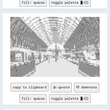
fill: spaces
toggle palette ▓→✊🏽
██▓▓██▓▓▓▓▒▒▓▓▓▓▓▓▒▒░░░░▒▒▒▒      ░░▒▒░░▒▒    ░░  ░░▒▒▒▒▒▒▒▒░░      ░░  ░░▒▒▒▒▓▓▓▓▓▓▓▓▓▓▓▓▓▓▓▓▓▓▒▒░░  ▒▒      ░░▒▒▒▒▓▓▒▒  ▒▒    ▒▒░░▒▒▒▒    ░░▒▒░░▒▒▓▓▓▓▓▓▓▓▓▓▓▓▓▓██▓▓▒▒▓▓▓▓▒▒▓▓██▓▓▒▒
▓▓▓▓▓▓▓▓▒▒▓▓▓▓▒▒▓▓▓▓▒▒▒▒▒▒░░    ░░▒▒░░░░        ▒▒░░▒▒░░░░░░    ░░░░▒▒▒▒░░░░░░▒▒▒▒░░▒▒▓▓▒▒▒▒▒▒▒▒▒▒▒▒▒▒▒▒▒▒░░    ░░░░▒▒▒▒▒▒▒▒      ░░▒▒▓▓░░  ░░░░▒▒▓▓██▓▓▓▓▓▓▒▒▒▒▓▓▓▓██▓▓▓▓▓▓▓▓▒▒▓▓▓▓▓▓
▓▓▓▓▓▓▒▒▒▒▓▓▒▒▓▓▓▓▓▓▓▓▒▒  ░░  ░░░░▒▒░░      ▒▒▒▒▒▒░░    ░░▒▒▓▓▒▒░░░░░░░░      ░░▒▒░░░░▒▒░░░░░░░░░░    ░░░░░░░░▒▒▒▒░░░░  ▒▒▒▒▒▒      ▒▒▒▒▒▒░░░░  ▒▒▓▓▓▓██▓▓▒▒▓▓▒▒▓▓██▓▓██▓▓▒▒▓▓▓▓▓▓██▓▓
██▓▓▒▒▒▒▓▓▒▒▓▓██▓▓▓▓▓▓▓▓▒▒░░▒▒░░▒▒    ▒▒  ▒▒░░░░  ░░  ░░▒▒▒▒▓▓░░      ░░  ░░▒▒▒▒▓▓▓▓▓▓▓▓▓▓▓▓▓▓▓▓▒▒░░  ░░    ░░▒▒▒▒▓▓░░  ▒▒  ▒▒▒▒░░▒▒    ▒▒▒▒▒▒░░▓▓▓▓▓▓████▓▓▓▓▓▓▒▒▓▓▓▓▒▒██▓▓▓▓▓▓▓▓▓▓▓▓
▓▓▒▒▒▒▓▓▒▒▓▓██▓▓▓▓▒▒▓▓▓▓▓▓▒▒░░▒▒      ░░▒▒░░        ▒▒░░▒▒▒▒░░░░  ░░▒▒▒▒▒▒░░░░░░▒▒▒▒░░░░░░░░▒▒▒▒▒▒▒▒▒▒▒▒▒▒░░  ▒▒░░▒▒▒▒▒▒░░    ░░░░▓▓      ▒▒░░▓▓▓▓▓▓▒▒▓▓▓▓██▓▓▓▓▓▓▒▒██▓▓▒▒██▓▓▒▒▓▓▓▓██
▒▒▒▒▓▓▒▒▓▓██▓▓▓▓▒▒▒▒▓▓▓▓▓▓██▒▒      ░░░░▒▒░░    ░░▒▒▒▒░░  ░░▒▒▓▓░░░░░░  ░░    ░░▒▒▒▒▒▒▒▒▒▒▒▒▒▒▒▒░░    ░░░░░░░░▓▓▒▒░░  ▒▒▒▒▒▒    ▒▒▒▒▒▒      ▓▓▓▓▓▓▓▓▓▓▒▒██▓▓██▓▓▓▓▓▓▓▓██▓▓▒▒██▓▓▒▒▓▓▓▓
▒▒▓▓▒▒▓▓██▓▓██▒▒▒▒▓▓▒▒▓▓▓▓▓▓▓▓▒▒  ▒▒░░▒▒  ░░  ▒▒░░░░  ░░  ▒▒▒▒▒▒▒▒  ░░  ▒▒▒▒▒▒▒▒▒▒▒▒▒▒▒▒▒▒▒▒▓▓▓▓▒▒▒▒▒▒░░    ░░▒▒▒▒▒▒  ░░░░░░░░░░░░░░▒▒▒▒  ░░▓▓▓▓██▓▓▓▓▓▓▓▓▓▓▓▓██▓▓▓▓▓▓▓▓▓▓▓▓▒▒██▓▓▒▒▓▓
▓▓▒▒▓▓██▒▒▓▓▓▓▒▒▓▓▒▒▓▓▓▓▓▓▒▒▓▓▓▓▒▒░░▒▒░░    ▒▒░░      ▒▒▒▒░░░░▒▒░░▒▒▒▒░░░░░░    ░░░░░░░░▒▒░░░░▒▒░░░░▒▒▒▒░░▒▒▒▒░░░░▒▒▒▒▒▒    ░░▒▒▒▒  ░░▒▒▒▒▓▓▓▓▓▓████▓▓▓▓▓▓▓▓▓▓▒▒██▓▓▓▓▓▓▓▓▓▓▓▓▒▒██▓▓▒▒
▒▒▓▓██▒▒▓▓▓▓▒▒▓▓▒▒▓▓▓▓██▒▒▓▓▓▓▓▓▓▓▒▒░░░░░░▒▒▒▒░░  ░░░░░░░░  ░░▒▒▒▒▒▒░░    ░░░░▒▒▒▒▓▓▒▒▒▒▒▒▒▒▓▓▓▓▒▒▒▒▒▒    ░░▒▒▓▓▒▒  ▒▒▒▒▒▒░░  ▒▒▒▒▒▒░░  ▓▓▓▓▓▓▓▓▓▓████▓▓▓▓▓▓██▓▓▒▒██▒▒▓▓▓▓▒▒▓▓▓▓▓▓██▒▒
▓▓▓▓▒▒▒▒▓▓▒▒▓▓▒▒▓▓▓▓██▒▒▒▒▓▓▓▓▓▓▓▓▒▒▒▒░░▒▒░░    ▒▒░░░░    ▒▒▒▒▒▒▒▒░░░░▒▒░░░░░░  ░░▒▒░░░░▒▒░░░░▒▒░░░░▒▒▒▒▒▒░░░░▒▒▒▒▒▒▒▒  ░░░░▒▒    ▒▒▒▒░░▓▓▓▓▓▓▓▓▓▓▓▓▓▓██▓▓▓▓▓▓▓▓▓▓▓▓██▒▒▓▓▓▓▓▓▓▓▒▒▓▓▓▓
██▓▓▒▒▓▓▓▓▓▓▒▒▓▓▓▓▓▓▓▓▒▒▓▓▓▓▓▓▓▓▒▒▓▓▓▓▒▒░░    ▒▒▒▒░░  ░░▒▒▒▒░░  ▒▒▒▒▒▒░░    ░░░░▒▒▒▒▒▒▒▒▒▒▒▒▒▒▒▒▒▒▒▒▒▒  ░░░░▒▒▒▒░░░░▒▒▒▒  ░░▒▒▒▒    ░░▓▓▓▓▓▓██▓▓▓▓▓▓██▓▓▓▓▓▓▓▓██▓▓▓▓▓▓▓▓▓▓██▓▓▒▒▓▓▓▓▓▓
▓▓▒▒▓▓██▓▓▒▒▓▓▓▓▒▒██▒▒▓▓▓▓██▓▓▒▒▓▓▓▓██▓▓▒▒  ▒▒░░  ░░▒▒░░░░  ▒▒▒▒░░▒▒░░▒▒░░░░░░    ▒▒▒▒▒▒▓▓▓▓▒▒▒▒░░░░▒▒░░▒▒▒▒░░▒▒▒▒▒▒  ░░▒▒▒▒░░▒▒▒▒  ▒▒▓▓▓▓▓▓▓▓████▓▓▓▓██▓▓▓▓▓▓▓▓▓▓▓▓▓▓▓▓▓▓▓▓▓▓▓▓▓▓██▓▓
▓▓▓▓▓▓▓▓▒▒▓▓▓▓▒▒▓▓▓▓▓▓▓▓▓▓██▒▒▓▓▒▒██▓▓▒▒▓▓▒▒░░░░░░▒▒▒▒    ▒▒░░░░░░▒▒▒▒░░  ░░▒▒▒▒▒▒▒▒▒▒▒▒▒▒▒▒▒▒▒▒▒▒▒▒▒▒░░  ▒▒▒▒▒▒  ▒▒▒▒░░░░▒▒▒▒░░░░▒▒▓▓▓▓██▓▓▓▓▓▓██▓▓▓▓▓▓▓▓▒▒██▓▓▓▓▓▓▓▓▓▓██▓▓██▓▓▓▓▓▓▓▓
▓▓▒▒▓▓▓▓▓▓▓▓▒▒▓▓██▓▓▓▓████▓▓▓▓▒▒██▓▓▒▒▓▓▓▓▓▓▒▒░░▒▒░░  ▒▒░░░░  ▒▒▒▒░░▒▒▒▒░░░░  ░░░░▒▒▓▓▓▓▓▓▓▓▓▓▓▓▒▒░░░░░░░░▒▒░░░░▒▒░░  ░░▒▒  ▒▒▒▒  ▓▓▓▓▓▓▓▓██▓▓▓▓██████▓▓▓▓▓▓▓▓██▓▓██▒▒▓▓▓▓▓▓▓▓▓▓▓▓▓▓▓▓
▓▓▓▓▓▓▒▒██▒▒▓▓▓▓▓▓▒▒██▒▒▓▓▓▓▒▒████▒▒▓▓▓▓▓▓▒▒▓▓▒▒░░  ░░▒▒░░░░░░░░░░▒▒▒▒▒▒░░▒▒░░░░  ░░▒▒▒▒▒▒▒▒▒▒▒▒░░░░░░▒▒░░░░▒▒▒▒░░░░▒▒  ▒▒▒▒  ▒▒▓▓▓▓▓▓▓▓▓▓▓▓██▓▓▓▓▓▓▓▓▓▓▓▓▓▓▓▓▓▓██▓▓▓▓▓▓▓▓▓▓▓▓▓▓▓▓▓▓▓▓
▓▓██▓▓▓▓▓▓▓▓▓▓██▓▓██▒▒▓▓▓▓▒▒██▓▓▓▓▓▓▓▓██▒▒▓▓██▓▓▒▒▒▒░░  ▒▒░░  ░░▒▒░░░░▒▒▒▒░░░░▒▒░░░░▒▒▒▒▒▒▒▒▒▒▒▒░░▒▒▒▒░░░░▒▒▒▒░░▒▒░░░░▒▒░░░░▒▒░░▓▓▓▓▓▓██▓▓▓▓████▓▓██▓▓▓▓▓▓██▓▓▓▓▓▓▓▓▓▓▓▓▓▓▓▓▓▓██▓▓▓▓▓▓
▓▓▓▓▓▓▓▓▓▓▒▒▓▓▓▓██▓▓▓▓██▒▒██▓▓▓▓▓▓▓▓▓▓▓▓▓▓▓▓▓▓▓▓▓▓▒▒  ▒▒░░░░▒▒░░░░▒▒░░░░▓▓░░░░░░▒▒░░░░▒▒▒▒▒▒▒▒▒▒▒▒▒▒░░░░░░▒▒░░▒▒░░░░▒▒░░░░░░░░▓▓▓▓▓▓▓▓▓▓██▓▓▓▓▓▓▓▓▓▓▓▓▓▓██▓▓▓▓▒▒▓▓▓▓▓▓▓▓▓▓▓▓▓▓▓▓▓▓▓▓▓▓
▓▓▓▓▓▓▓▓▓▓▓▓██▓▓▓▓▓▓▓▓▓▓██▓▓▓▓▓▓▓▓▓▓▓▓▓▓▓▓▓▓▓▓▓▓▓▓▓▓▒▒░░░░▒▒░░░░░░  ▒▒░░▒▒▒▒░░░░▒▒▒▒▒▒▒▒▒▒▒▒▒▒▒▒▒▒▒▒░░░░▒▒▒▒░░▒▒░░░░░░▒▒░░░░▓▓▓▓▓▓▓▓▓▓▓▓▓▓██▓▓▓▓▓▓▓▓▓▓▓▓▓▓▓▓██▓▓▓▓▓▓▓▓▓▓▓▓▓▓▓▓▓▓██▒▒▓▓
▓▓▓▓▓▓▓▓▓▓▓▓▓▓▓▓▓▓▒▒██▓▓██▒▒▓▓▓▓▓▓▓▓▓▓▓▓▓▓▓▓▓▓▓▓▓▓▓▓▓▓░░░░░░▒▒░░░░░░░░▒▒░░▒▒░░░░░░▒▒░░▒▒▒▒▒▒▒▒▒▒▒▒▒▒░░░░▒▒▒▒▒▒░░░░░░▒▒░░░░▒▒▓▓▓▓▓▓██▓▓▓▓▓▓▓▓▓▓▓▓▓▓▓▓▓▓▓▓▒▒▓▓▓▓▓▓▓▓▓▓▓▓▓▓▓▓▓▓▓▓▒▒▓▓▒▒▓▓
██▓▓▓▓▒▒▒▒▓▓▓▓▓▓▓▓▓▓▓▓▓▓▒▒██▓▓▓▓▓▓▓▓▓▓▓▓▓▓▓▓▓▓▓▓▓▓▓▓▓▓▓▓░░▒▒░░▒▒░░░░░░▒▒░░▒▒▒▒░░░░░░░░▒▒▒▒▒▒▒▒▒▒░░▒▒░░░░▒▒▒▒▒▒░░▒▒░░░░░░░░▓▓▓▓▓▓▓▓▓▓▓▓▓▓▓▓▓▓▒▒▓▓██▓▓▓▓██▓▓▓▓▓▓▓▓▓▓▓▓▓▓▓▓▓▓▓▓▓▓▓▓██▓▓▓▓
▓▓▓▓▓▓▒▒▒▒██▒▒▓▓▓▓▓▓▓▓▓▓▒▒██▓▓▓▓▓▓▓▓▓▓▓▓▓▓▓▓▓▓▓▓▓▓▓▓▓▓▓▓▓▓░░▒▒░░▒▒░░░░░░▒▒▒▒▒▒░░░░░░░░▒▒▒▒▒▒▒▒▒▒▒▒▒▒░░▒▒▒▒░░▒▒░░░░▒▒░░░░▓▓▓▓▓▓▓▓▓▓▓▓▓▓▓▓▓▓▓▓▓▓▓▓██▓▓▓▓▓▓▒▒▓▓██▓▓▓▓▓▓▓▓▓▓▒▒▓▓▓▓██▓▓▓▓▓▓
▓▓▓▓▓▓▒▒▒▒▓▓▒▒▓▓▓▓██▓▓▓▓▒▒▓▓▓▓▒▒▓▓▓▓▒▒▓▓▓▓▓▓▓▓▓▓▓▓▓▓▓▓▓▓▓▓▓▓░░░░░░░░░░░░░░▒▒▒▒▒▒░░▒▒░░▒▒▒▒▒▒▒▒▒▒▒▒▒▒░░▒▒▒▒▒▒▒▒░░▒▒▒▒▒▒▒▒▓▓▓▓▓▓██▓▓▓▓▓▓▓▓▓▓▓▓▓▓▓▓▓▓▓▓▓▓▓▓▓▓▒▒▓▓▓▓▓▓▓▓▓▓▓▓▒▒▓▓▓▓▓▓▓▓▓▓▓▓
▒▒▓▓▓▓▓▓▒▒▓▓▒▒▓▓▓▓▓▓▓▓▒▒▓▓▓▓▓▓▓▓▓▓▒▒▓▓▓▓▒▒▓▓▓▓▓▓▓▓▓▓▓▓▓▓▓▓▓▓▓▓▒▒░░░░▒▒░░░░▒▒▒▒▒▒░░░░░░▒▒▒▒▒▒▒▒▒▒▒▒▒▒░░▒▒▒▒▒▒▒▒░░░░░░▒▒▓▓▓▓▓▓▓▓▓▓▓▓▓▓▓▓▓▓▓▓▓▓▒▒██▓▓▓▓▓▓▓▓▓▓▓▓▓▓▓▓▒▒▓▓▓▓▓▓▓▓▓▓▓▓▓▓▒▒▓▓▓▓
▒▒▓▓▓▓▓▓██▓▓▒▒▓▓▓▓▓▓▓▓▓▓▓▓▓▓▒▒▓▓▓▓▓▓▓▓▒▒▓▓▓▓▓▓▓▓▒▒▓▓▓▓▓▓▓▓▓▓▓▓▓▓▒▒░░░░▒▒░░░░▒▒▒▒▒▒░░▒▒▒▒▒▒▒▒▒▒▒▒▒▒▒▒▒▒▒▒▒▒▒▒░░▒▒░░░░▓▓▓▓▓▓██▓▓▓▓▓▓▓▓▓▓▓▓▓▓██▓▓▓▓▓▓▓▓▒▒▓▓▓▓▒▒▓▓▓▓▓▓▓▓▓▓▓▓██▓▓▓▓▓▓▒▒▓▓▓▓
▒▒▓▓▒▒▓▓██▓▓▒▒▓▓▓▓▓▓▓▓▓▓▓▓▓▓▒▒▓▓▒▒▓▓▓▓▓▓▓▓▒▒▓▓▓▓▓▓▓▓▓▓▓▓▓▓▓▓▓▓▓▓▓▓▒▒░░░░░░░░▒▒▒▒▒▒░░▒▒▒▒▒▒▒▒▒▒▒▒▒▒▒▒▒▒▒▒▒▒▒▒▒▒▒▒▒▒▒▒▓▓▓▓▓▓▓▓▓▓▓▓▓▓▓▓▓▓▓▓▓▓▓▓▓▓▓▓▒▒▓▓▓▓▓▓▓▓██▓▓▓▓▓▓▓▓▓▓▓▓▓▓▓▓▒▒▓▓▓▓▓▓▓▓
▒▒▒▒▓▓▓▓▓▓▓▓▒▒▓▓▓▓▓▓▓▓▓▓▓▓▒▒▒▒▓▓▓▓▓▓▒▒▓▓▓▓▓▓▓▓▓▓▓▓▓▓▓▓▓▓▓▓▓▓▓▓▓▓▓▓▓▓▒▒░░░░░░░░▒▒▒▒▒▒░░░░▒▒▒▒▒▒▒▒▒▒▒▒▒▒▒▒▒▒░░▒▒▒▒▒▒▓▓▓▓▓▓▓▓▓▓▓▓▓▓▓▓██▓▓▓▓▓▓▓▓▓▓▓▓▓▓▓▓██▓▓▒▒▓▓▓▓▒▒▓▓▓▓▓▓▓▓▓▓▓▓▓▓▓▓██▓▓▓▓
▒▒▒▒▓▓▓▓▓▓▓▓▒▒▓▓▓▓▓▓▒▒██▒▒▓▓▓▓▓▓▒▒▓▓▒▒▓▓▓▓▓▓▓▓▓▓▓▓▓▓▓▓▓▓▓▓▓▓▓▓▓▓▓▓▓▓▓▓▒▒░░▒▒░░░░▒▒▒▒░░░░▒▒▒▒▒▒▒▒▒▒░░▒▒▒▒▒▒░░░░░░▓▓▓▓▓▓▓▓▓▓▓▓▓▓▓▓▓▓▓▓▓▓▓▓▓▓▒▒▓▓▓▓██▓▓▓▓▓▓▓▓▓▓▓▓▒▒▓▓▓▓▓▓▓▓▓▓▓▓▓▓▓▓▓▓▒▒▒▒
▒▒▒▒▓▓▓▓▓▓▒▒▒▒▓▓▓▓▓▓▓▓██▒▒▒▒▓▓▓▓▓▓▓▓▒▒▓▓▒▒▓▓▒▒▓▓▓▓▓▓▓▓▓▓▓▓▓▓▓▓▓▓▓▓▓▓▓▓▓▓▒▒░░░░░░░░▒▒▒▒      ░░    ░░▒▒▒▒░░░░░░▒▒▓▓▓▓▓▓▓▓▓▓▓▓▓▓▓▓▓▓▓▓▓▓▓▓▓▓▓▓▓▓▓▓▓▓▓▓▓▓▓▓▓▓▓▓▓▓▒▒▓▓▓▓▓▓▓▓▓▓▓▓▓▓▓▓▓▓▒▒▓▓
▒▒▒▒▓▓▓▓▒▒▒▒▒▒▓▓▒▒▒▒▒▒██▒▒▓▓▓▓▓▓▓▓▓▓▓▓▓▓▒▒▓▓▒▒▒▒▓▓▓▓▓▓▓▓▓▓▓▓▓▓▓▓▓▓▓▓▓▓▓▓▓▓░░░░░░▒▒      ░░  ▓▓        ░░░░░░▒▒▓▓▓▓▓▓▓▓▓▓▓▓▓▓▓▓▓▓▓▓▒▒▓▓▓▓▓▓▓▓▓▓▓▓▓▓▓▓▓▓██▒▒▓▓▓▓▒▒▓▓▓▓▒▒░░▒▒▒▒▓▓▓▓▒▒░░▒▒
▒▒▒▒▓▓▓▓▒▒▒▒▒▒▓▓▒▒░░▒▒▓▓░░▓▓▓▓▓▓▓▓▓▓▓▓▓▓▓▓▓▓▓▓▒▒▓▓▓▓▓▓▓▓▒▒▓▓▓▓▓▓▓▓▓▓▓▓▓▓▓▓▓▓▒▒░░░░  ░░  ░░  ▓▓░░░░        ░░▓▓▓▓▓▓▓▓▓▓▓▓▓▓▓▓▓▓▓▓▓▓░░██▓▓▓▓▓▓▓▓▓▓▓▓▓▓▓▓▓▓▒▒▓▓▓▓░░░░░░▒▒▒▒▒▒▒▒▓▓▓▓▒▒▒▒▒▒
▒▒░░▓▓▒▒▒▒▒▒▓▓▓▓▒▒▒▒▓▓▒▒░░▒▒▓▓▒▒██▒▒▓▓▓▓▓▓▒▒▓▓▓▓▓▓▓▓▓▓▓▓▒▒▓▓▒▒▓▓▓▓▓▓▓▓▓▓▓▓▓▓▒▒  ░░  ░░  ░░░░▓▓░░░░▒▒        ▓▓▓▓▓▓▓▓▓▓▓▓▓▓▓▓▓▓▓▓▓▓░░▓▓▓▓▓▓▓▓▓▓▓▓▓▓▓▓▒▒▒▒░░▒▒▒▒▒▒▒▒▒▒▒▒░░░░▒▒▓▓▓▓▓▓▒▒▒▒
▓▓▒▒░░░░░░░░░░░░░░░░▒▒▒▒▒▒▓▓▒▒▒▒▒▒▒▒▒▒▒▒██▓▓▓▓▓▓▓▓▓▓▓▓██▒▒▓▓▓▓▓▓▓▓▓▓▓▓▓▓▓▓▒▒░░  ░░  ░░      ▓▓░░░░▒▒        ░░▓▓▓▓▓▓▓▓▓▓▓▓▓▓▓▓▓▓▓▓░░▓▓▓▓▓▓▓▓▓▓▓▓▒▒▒▒▒▒▒▒▒▒▒▒▒▒▒▒▒▒▒▒▒▒░░▒▒▒▒▒▒▒▒▓▓▒▒▒▒
░░░░░░░░░░░░░░░░░░░░░░    ░░▒▒▒▒▒▒▒▒▓▓▒▒▓▓▓▓▓▓▓▓▓▓▓▓▓▓▓▓▒▒▓▓▒▒▒▒▒▒▒▒▒▒▒▒▒▒▒▒░░░░▒▒░░░░░░░░░░▓▓▒▒░░▒▒  ░░░░░░░░▒▒▒▒▒▒▒▒▒▒▓▓▓▓▓▓▓▓▓▓▒▒▓▓▓▓▓▓▒▒▓▓▓▓▓▓▒▒▒▒▒▒▒▒▒▒▒▒▒▒▒▒░░▒▒▒▒▒▒▒▒▒▒▒▒▓▓▒▒░░
░░░░░░░░░░░░░░░░░░░░░░░░░░    ░░░░░░░░░░▒▒▓▓▓▓▓▓▓▓▓▓▒▒▓▓▒▒▓▓▒▒▓▓▓▓▓▓▓▓▓▓▒▒░░░░▒▒▒▒▒▒▒▒▒▒▒▒▒▒▓▓▒▒▒▒▓▓▒▒▒▒  ░░░░▒▒▓▓▓▓▓▓▓▓▓▓▓▓░░▒▒░░▒▒▒▒▓▓▓▓▒▒▓▓▒▒▓▓▓▓▒▒▓▓▒▒▒▒▓▓▒▒▒▒▒▒▒▒▒▒▓▓▒▒▒▒▓▓▓▓▓▓▒▒
▒▒▒▒▒▒▒▒▒▒▒▒▒▒▒▒▒▒▒▒░░░░░░  ░░  ░░░░░░░░░░░░▒▒░░▒▒▒▒▓▓▓▓▓▓▓▓▓▓▓▓▓▓▓▓▓▓▓▓▓▓▒▒▒▒▓▓▓▓▓▓▒▒▒▒▒▒▓▓▓▓▓▓▓▓▒▒▒▒▓▓▒▒▒▒▒▒▒▒▓▓▓▓▓▓▓▓▓▓▓▓▓▓▓▓▓▓▓▓▓▓██▓▓▓▓▓▓▒▒▒▒▒▒▒▒░░░░▒▒██▒▒▒▒▒▒▒▒▒▒▒▒▒▒▒▒▒▒▓▓▓▓▓▓
▓▓▓▓▓▓▓▓▓▓▒▒▒▒▓▓▓▓▒▒▒▒▒▒▒▒▒▒░░░░░░░░░░░░▒▒░░░░░░░░░░░░░░░░▒▒░░▒▒▒▒▒▒▒▒▓▓░░░░      ▒▒▒▒▒▒▒▒▓▓▓▓▓▓▓▓▓▓▒▒▒▒    ░░░░▓▓▓▓▒▒▒▒▒▒▒▒░░▓▓▓▓▒▒▒▒▒▒▒▒▒▒░░░░▒▒▒▒    ░░░░▒▒▒▒▒▒░░▒▒░░░░▒▒▒▒▒▒▒▒▓▓▒▒
▓▓▓▓▓▓▓▓▓▓▓▓▓▓▒▒▓▓▓▓▓▓▓▓▓▓▓▓░░▒▒░░░░░░░░░░▒▒▓▓▒▒░░░░▒▒▒▒▒▒▒▒▒▒░░░░░░░░░░░░░░░░░░░░░░░░▒▒▒▒░░▓▓▓▓▓▓░░░░▒▒░░░░░░░░▒▒▒▒▒▒▒▒▒▒▒▒▒▒▒▒▒▒▒▒▒▒▒▒▒▒▒▒▒▒▒▒▓▓▓▓░░░░  ░░▒▒░░▒▒▒▒░░░░░░░░▒▒▓▓▓▓▓▓▓▓
▓▓▓▓▓▓▓▓▓▓▒▒▒▒░░░░░░░░▒▒▓▓▓▓░░▒▒▒▒░░░░░░░░▒▒▓▓▓▓░░░░░░░░░░▒▒▓▓░░░░░░░░░░░░░░░░░░░░░░░░▒▒░░░░▓▓▓▓▓▓░░░░▒▒░░░░░░░░░░░░░░░░░░░░░░▒▒▒▒▓▓▓▓▓▓▓▓▓▓▓▓▓▓▓▓▓▓▒▒░░  ░░░░  ░░░░░░▒▒▒▒░░▓▓██▓▓████
▓▓▓▓▓▓▓▓██░░░░░░░░░░░░▒▒▓▓▓▓░░▒▒▓▓░░░░░░░░▒▒▓▓▓▓░░░░░░░░░░▒▒▓▓░░░░░░▓▓░░▒▒░░▒▒░░░░░░░░░░▒▒▒▒▓▓▒▒▓▓░░░░░░░░▒▒▒▒▒▒▓▓▒▒▒▒▓▓▒▒▒▒░░▒▒░░▒▒▓▓▓▓▓▓▒▒▒▒▓▓▓▓▓▓▓▓░░░░  ░░░░  ░░  ░░▒▒░░▒▒██████▓▓
████▓▓▓▓██░░░░░░░░░░░░▒▒▓▓▓▓░░▒▒▒▒░░▒▒▓▓▒▒▒▒▓▓▓▓▒▒▒▒▒▒▒▒▒▒▓▓▓▓▒▒░░░░▓▓▒▒▒▒▓▓▓▓▒▒▒▒▒▒▓▓▒▒░░▒▒▓▓▒▒▓▓░░░░░░▒▒▒▒▓▓▓▓▓▓▓▓▓▓▓▓▒▒▒▒░░░░░░░░▒▒▓▓▓▓▒▒▒▒▒▒▒▒▒▒▓▓▒▒░░░░░░░░  ░░▒▒▒▒▒▒░░░░▓▓▓▓▓▓▓▓
████▓▓██▓▓░░░░░░░░░░▒▒░░▓▓▓▓░░▒▒▓▓░░▓▓▒▒▒▒▓▓▓▓██▒▒░░░░░░▒▒▓▓▓▓▒▒░░░░▓▓▒▒▓▓▒▒▒▒▒▒░░░░▒▒▓▓▓▓▒▒▓▓▒▒▒▒░░▒▒▒▒░░░░▒▒▒▒▒▒▓▓▓▓▓▓▓▓▒▒▒▒▒▒▓▓▒▒▒▒▓▓▓▓▓▓▒▒▒▒▒▒▒▒▒▒▒▒░░░░░░░░░░        ░░░░▓▓▓▓▓▓▓▓
██▓▓▓▓▓▓▓▓▓▓▓▓▓▓▒▒▓▓▒▒░░▓▓▓▓░░▒▒▓▓░░▓▓▒▒▓▓▓▓▒▒██▓▓▓▓▒▒▒▒▓▓▓▓▓▓▒▒░░░░▓▓▒▒▓▓▓▓▒▒░░▒▒▒▒░░▒▒▓▓▒▒▓▓░░▒▒░░░░▒▒░░▓▓░░░░▒▒▓▓▓▓▒▒▒▒▒▒▒▒▓▓▓▓▓▓▓▓▓▓▓▓▓▓▓▓▓▓▓▓▒▒▓▓▓▓░░░░░░▒▒▒▒░░░░      ░░▓▓▓▓▓▓▓▓
▓▓██▓▓▓▓▓▓▒▒░░░░░░░░▒▒░░▓▓▓▓░░▒▒▓▓░░▓▓▓▓▓▓▓▓▓▓██▒▒▒▒▓▓▒▒▒▒██▓▓▒▒░░░░▒▒░░▒▒▓▓▒▒▒▒░░░░░░░░░░░░██▒▒▒▒░░░░░░░░░░░░▓▓▒▒▓▓░░  ░░▒▒▒▒▓▓▒▒▒▒▓▓▓▓▒▒▒▒▒▒▒▒░░▒▒▓▓▓▓▒▒░░░░▒▒▓▓▒▒░░░░    ░░▒▒▓▓▓▓▓▓
▓▓▓▓▓▓▓▓▓▓▒▒▒▒▒▒▒▒▒▒▒▒░░▓▓▓▓░░▒▒▓▓░░▓▓▓▓▓▓▓▓▒▒▓▓▒▒▒▒░░░░░░▒▒▓▓░░░░░░▓▓░░▓▓██░░▒▒░░░░░░░░░░░░▓▓▒▒▒▒░░░░░░░░░░░░░░░░▒▒▒▒    ░░░░▒▒░░░░▓▓▒▒░░▒▒▓▓▒▒▒▒░░▓▓▓▓▓▓░░░░░░░░░░▒▒▒▒▓▓▓▓▓▓▒▒▓▓▓▓▓▓
▓▓▓▓▓▓▓▓▓▓▒▒▓▓▒▒▒▒▒▒▒▒▒▒▓▓▓▓░░▒▒▒▒░░▒▒▒▒▒▒▒▒▓▓▓▓██▒▒░░▒▒░░▒▒▓▓░░░░░░▒▒▓▓░░░░░░▒▒░░░░░░░░░░░░██░░░░░░░░░░░░░░░░░░░░░░░░▒▒▒▒▒▒░░░░▒▒▒▒░░▒▒░░▒▒▓▓▒▒▒▒░░▒▒▓▓▓▓▓▓▒▒░░░░        ░░░░░░░░░░░░
▓▓▓▓▓▓▓▓▓▓▓▓▒▒▓▓▒▒▒▒▒▒▒▒▒▒▓▓░░░░░░▒▒▒▒░░▓▓▓▓▓▓▓▓▓▓▒▒░░▒▒░░▒▒██░░▓▓▓▓░░░░░░░░░░▒▒░░░░░░░░░░░░▓▓░░░░░░░░░░░░░░░░░░░░░░▒▒░░▒▒▓▓▒▒▓▓░░░░░░▒▒░░▒▒▓▓▒▒▓▓▒▒▓▓▒▒▒▒▒▒▒▒░░▒▒▒▒          ░░░░░░░░
░░░░░░░░░░░░░░░░░░▒▒░░░░░░▒▒▓▓▒▒▓▓██▒▒▒▒▓▓██▓▓▓▓▓▓▒▒░░░░░░▒▒▒▒▓▓░░░░░░░░░░░░░░▒▒░░░░░░░░░░░░░░░░░░░░░░░░░░░░░░░░░░░░░░░░░░░░▒▒██▓▓▓▓▓▓░░░░▒▒▓▓▓▓▓▓▓▓▓▓░░▓▓▓▓▓▓▒▒░░░░      ░░  ░░░░░░░░
▒▒▒▒▒▒░░░░░░░░░░▒▒▒▒▓▓░░░░░░██▒▒▒▒▓▓▓▓▓▓▓▓▓▓▓▓▓▓▓▓▒▒▒▒▓▓▓▓▓▓░░░░░░░░░░░░░░░░░░░░░░░░░░░░░░░░░░░░░░░░░░░░░░░░░░░░░░░░░░░░░░░░░░░░▒▒██▓▓▓▓▓▓▒▒▓▓▓▓▓▓▓▓▓▓▓▓▓▓▓▓▒▒▒▒██▒▒▒▒▒▒▒▒░░░░░░░░░░░░
░░░░░░▒▒▒▒▓▓░░░░░░▒▒██▒▒▒▒▓▓██████▓▓▓▓▓▓▓▓▓▓▓▓▓▓▓▓▒▒██▓▓░░░░░░░░░░░░░░░░░░░░░░░░░░░░░░░░░░░░░░░░░░░░░░░░░░░░░░░░░░░░░░░░░░░░░░░░░░░░░░▓▓▓▓▒▒▓▓▓▓▓▓▓▓▓▓▓▓▓▓▓▓██▓▓▓▓░░░░░░▓▓░░░░▒▒▒▒░░░░
▒▒▒▒▒▒▒▒▓▓██░░▒▒▒▒▓▓██▓▓▓▓▓▓▓▓▓▓▓▓▓▓▓▓▓▓▓▓▓▓▓▓▓▓▓▓▒▒░░░░░░░░░░░░░░░░░░░░░░░░░░░░░░░░░░░░░░░░░░░░░░░░░░░░░░░░░░░░░░░░░░░░░░░░░░░░░░░░░░  ▒▒▒▒▓▓▓▓▓▓▓▓▓▓▓▓▓▓▓▓▓▓▓▓▓▓████▓▓▓▓░░░░░░░░██▒▒
▓▓▓▓▓▓▒▒▓▓▓▓▓▓▓▓▓▓▓▓▓▓▓▓▓▓▓▓▓▓▓▓▓▓▓▓▓▓▓▓▓▓▓▓▓▓▓▓▓▓▒▒░░░░░░░░░░░░░░░░░░░░░░░░░░░░░░░░░░░░░░░░░░░░░░░░░░░░░░░░░░░░░░░░░░░░░░░░░░░░░░░░░░░░░░▒▒▓▓▓▓▓▓▓▓▓▓▓▓▓▓▓▓▓▓▓▓▓▓▓▓▓▓▓▓▓▓▓▓▓▓▓▓▒▒▓▓▒▒
▓▓▒▒▓▓██████▓▓▓▓▓▓▓▓▓▓▓▓▓▓▓▓▓▓▓▓▓▓▓▓▓▓▓▓▓▓▓▓▓▓▓▓▓▓▒▒░░░░░░░░░░░░░░░░░░░░░░░░░░░░░░░░░░░░░░░░░░░░░░░░░░░░░░░░░░░░░░░░░░░░░░░░░░░░░░░░░░░░░░▒▒▓▓▓▓▓▓▓▓▓▓▓▓▓▓▓▓▓▓▓▓▓▓▓▓▓▓▓▓▓▓▓▓▓▓▓▓▓▓██▓▓
▓▓▓▓▓▓▓▓▓▓██▓▓▓▓▓▓▓▓▓▓▓▓▓▓▓▓▓▓▓▓▓▓▓▓▓▓▓▓▓▓▓▓▓▓▓▓▓▓▒▒░░░░░░░░░░░░░░░░░░░░░░░░░░░░░░░░░░░░░░░░░░░░░░░░░░░░░░░░░░░░░░░░░░░░░░░░░░░░░░░░░░░░░░▒▒▓▓▓▓▓▓▓▓▓▓▓▓▓▓▓▓▓▓▓▓▓▓▓▓▓▓▓▓▓▓▓▓▓▓▓▓▓▓▓▓▓▓
████▓▓██▓▓▓▓██▓▓▓▓▓▓▓▓▓▓▓▓▓▓▓▓▓▓▓▓▓▓▓▓▓▓▓▓▓▓▓▓▓▓▒▒▒▒░░░░░░░░░░░░░░░░░░░░░░░░░░░░░░░░░░░░░░░░░░░░░░░░░░░░░░░░░░░░░░░░░░░░░░░░░░░░░░░░░░░░░░▒▒▓▓▓▓▓▓▓▓▓▓▓▓▓▓▓▓▓▓▓▓▓▓▓▓▓▓▓▓▓▓▓▓▓▓▓▓▓▓▓▓▓▓
▓▓▓▓▓▓▓▓▓▓▓▓██▓▓▓▓▓▓▓▓▓▓▓▓▓▓▓▓▓▓▓▓▓▓▓▓▓▓▓▓▓▓▓▓░░▒▒▓▓░░░░░░░░░░░░░░░░░░░░░░░░░░░░░░░░░░░░░░░░░░░░░░░░░░░░░░░░░░░░░░░░░░
copy to clipboard
👍 upvote
👎 downvote
fill: spaces
toggle palette ▓→✊🏽