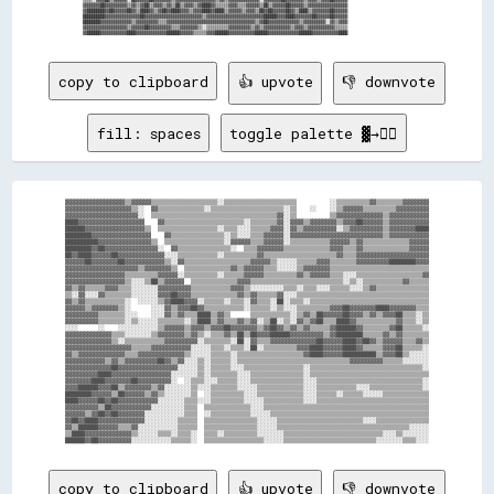
▓▓▓▓▓▓▓▓██▓▓▓▓▓▓▓▓▓▓▒▒▓▓▒▒▓▓██▒▒▓▓▓▓▒▒▓▓▒▒██▒▒▓▓▓▓▒▒▓▓████▓▓▒▒▒▒▒▒▓▓▓▓▒▒▒▒▓▓▓▓▓▓▒▒██▒▒▓▓▓▓▓▓██▓▓▓▓▓▓▒▒▓▓▓▓▓▓▓▓▓▓▓▓▓▓▓▓▓▓

▓▓████████▓▓██▓▓▓▓▓▓██▓▓▒▒████▓▓▒▒▓▓██▓▓████▓▓▓▓▒▒▓▓▓▓████▓▓████▒▒▓▓▓▓▓▓▒▒▓▓▓▓▒▒██▓▓██▓▓▓▓▓▓██▓▓▒▒████▒▒▓▓▓▓▓▓▓▓██▓▓▓▓▓▓

██████████▓▓▓▓▓▓▓▓▓▓▓▓▓▓▓▓██▓▓▓▓▓▓▓▓▓▓▓▓▓▓▓▓▓▓▓▓▓▓▓▓▓▓▒▒▓▓▓▓▓▓▓▓▓▓▓▓▓▓▓▓▓▓▓▓▓▓▓▓▓▓██████▓▓▓▓████▓▓▓▓▓▓▓▓██▓▓▓▓▓▓██▓▓▓▓▓▓

████████▓▓▓▓▓▓▓▓▓▓▓▓▓▓▒▒▓▓▓▓▓▓▓▓▓▓▒▒▒▒▓▓▓▓▓▓▓▓▓▓▓▓▓▓▓▓▓▓▓▓▓▓▓▓▓▓▓▓▓▓▓▓▓▓▓▓▓▓▓▓▒▒▓▓██▓▓▓▓▓▓▓▓▓▓▓▓▓▓▒▒▓▓▓▓▓▓▓▓▓▓░░▓▓▒▒▓▓▓▓

▓▓▓▓▓▓▓▓▓▓▓▓▓▓▓▓▓▓▓▓▒▒▓▓▓▓▓▓██▓▓▓▓▓▓▓▓▓▓▒▒▒▒▓▓▓▓▓▓▓▓▒▒░░▒▒▒▒▒▒▒▒▒▒▓▓▓▓▓▓▓▓▓▓▒▒▓▓▒▒▓▓▓▓▓▓▓▓▓▓▓▓▒▒▓▓▓▓▒▒▓▓▓▓▓▓▓▓▓▓▓▓▒▒▒▒▒▒

copy to clipboard
👍 upvote
👎 downvote
fill: spaces
toggle palette ▓→✊🏽
▓▓▓▓▓▓▓▓▓▓▓▓▓▓▓▓▓▓▒▒▓▓▓▓▓▓▒▒▒▒▒▒▒▒▒▒▒▒▒▒▒▒▒▒▒▒░░▒▒▒▒▒▒▒▒▒▒▒▒▒▒▒▒▒▒▒▒▒▒          ░░▒▒▒▒▒▒▒▒▒▒▓▓▒▒▒▒▒▒▒▒▓▓▓▓▓▓▓▓

▓▓▓▓▓▓▓▓▓▓▓▓▓▓▓▓▓▓▓▓▒▒░░  ▓▓▒▒▒▒▒▒▒▒▒▒▒▒▒▒░░▒▒▒▒▒▒▒▒▒▒▒▒▒▒▒▒▒▒▒▒▒▒░░▒▒    ░░    ░░▒▒▓▓▓▓▓▓▒▒▒▒▒▒▒▒▒▒▓▓▓▓▓▓▓▓▓▓

▓▓▓▓▓▓▓▓▓▓▓▓▓▓▓▓▓▓▓▓▓▓░░  ▒▒▒▒▒▒▒▒▒▒▒▒▒▒▒▒▒▒▒▒▒▒▒▒▒▒▒▒▒▒▒▒▒▒▒▒▒▒▓▓░░▒▒          ▒▒▓▓▓▓▓▓▓▓▓▓▓▓▓▓▒▒▓▓▓▓▓▓▓▓▓▓▓▓

████▓▓▓▓▓▓▓▓▓▓▓▓▓▓▓▓▓▓▓▓    ▓▓▒▒▒▒▒▒▒▒▒▒▒▒▒▒▒▒▒▒▒▒▒▒▒▒░░▒▒▒▒▒▒▒▒▓▓░░▓▓▓▓▒▒▓▓▓▓▓▓▓▓▒▒▓▓▓▓██▓▓▓▓▓▓▒▒▓▓▓▓▓▓▓▓▓▓▓▓

██████▓▓▓▓▓▓▓▓▓▓▓▓▓▓▓▓▓▓▒▒  ▒▒▒▒▒▒▒▒▒▒▒▒▒▒▒▒▒▒░░▒▒▒▒░░░░▒▒▒▒▒▒▓▓▓▓░░▓▓▒▒▓▓▓▓▓▓▓▓▓▓░░▒▒▓▓▓▓▓▓▓▓▓▓▒▒▓▓▓▓▓▓▓▓████

████████▓▓▓▓▓▓▓▓▓▓▓▓▓▓▓▓▓▓    ▓▓▒▒▒▒▒▒▒▒▒▒▒▒▒▒▒▒░░▒▒░░░░▒▒▒▒▓▓▓▓▓▓░░▓▓▓▓▓▓▓▓▓▓▓▓▓▓▓▓▓▓▓▓▓▓▓▓▓▓▓▓▒▒▓▓▓▓▓▓▓▓▓▓▓▓

██████████▓▓▓▓▓▓▓▓▓▓▓▓▓▓▓▓▒▒  ▒▒▒▒▒▒▒▒▒▒▒▒▒▒▒▒▒▒░░▓▓▓▓▓▓▒▒▒▒▓▓▓▓▓▓░░▒▒▒▒▒▒▒▒▒▒▒▒▓▓▓▓▓▓▒▒▓▓▒▒▒▒▒▒▒▒▒▒▒▒▒▒▓▓▓▓▓▓

████████▓▓██▓▓▓▓▓▓▓▓▓▓▓▓▓▓▓▓░░  ▓▓▒▒▒▒▒▒▒▒▒▒▒▒▒▒▒▒░░  ▒▒▒▒▓▓▓▓▓▓▓▓▒▒▒▒▒▒▒▒▒▒▒▒▒▒▓▓▓▓▒▒▒▒▓▓▒▒▒▒▒▒▒▒▒▒▒▒▒▒▓▓▓▓▓▓

██▓▓████▓▓▓▓▓▓██▓▓▓▓▓▓▓▓▓▓▓▓▓▓░░░░▒▒▒▒▒▒▒▒▒▒▒▒░░▒▒▒▒▒▒▒▒▒▒▓▓▒▒▒▒▒▒▒▒▒▒▒▒▒▒▒▒▒▒▒▒▒▒▓▓▒▒▒▒▓▓▓▓▓▓▓▓▓▓▓▓▓▓▓▓▓▓▓▓▓▓

▓▓▓▓▓▓██▓▓▓▓▓▓▓▓██▓▓▓▓▓▓▓▓▓▓▓▓▒▒░░▓▓▒▒▒▒▒▒▒▒▒▒▒▒▒▒▒▒▒▒▒▒▓▓▓▓▓▓▒▒░░░░░░▒▒▒▒▒▒▓▓▓▓▒▒▒▒▒▒▒▒▓▓▓▓▓▓▓▓▓▓████████▓▓▓▓

▓▓▓▓▓▓▓▓▓▓▓▓▓▓▓▓▓▓▓▓▓▓▒▒▓▓▓▓▓▓▓▓▒▒  ▒▒▒▒▒▒▒▒▒▒▒▒▒▒▓▓▒▒▓▓▓▓▓▓▒▒▒▒░░░░░░▒▒▓▓▓▓▓▓▓▓▒▒▒▒▒▒▒▒▒▒▒▒▒▒▒▒▒▒▒▒▒▒▒▒▒▒▒▒▒▒

▓▓▓▓▓▓▓▓▓▓▓▓▓▓▓▓▓▓▒▒▒▒▒▒▒▒▒▒▓▓▓▓▓▓░░▒▒▒▒▒▒▒▒▒▒░░▒▒▒▒▒▒▓▓▓▓▓▓▒▒▒▒▒▒▒▒▒▒▓▓▒▒▓▓▓▓▓▓▒▒▒▒░░░░▒▒▒▒▒▒▒▒▒▒▒▒▒▒▒▒▒▒▒▒▓▓

▓▓▓▓▓▓▓▓▓▓▓▓▓▓▓▓▓▓▒▒░░░░▒▒██▒▒▓▓▓▓▓▓  ▒▒▒▒▒▒▒▒▒▒▒▒▒▒▓▓▓▓▒▒▒▒▒▒▒▒▒▒▒▒▒▒▒▒▒▒▒▒▒▒▒▒▒▒▒▒░░▒▒░░▒▒▒▒▒▒▒▒▒▒▒▒▓▓▒▒▒▒▒▒

▓▓▒▒▓▓▒▒▒▒▒▒▓▓▓▓▒▒▒▒░░░░░░░░▓▓▓▓▓▓▓▓▓▓▒▒▒▒▒▒▒▒▒▒▒▒▓▓▓▓▒▒░░░░░░░░░░▒▒▒▒░░▒▒▒▒░░░░▒▒▒▒▒▒░░░░▒▒▓▓▒▒▒▒▒▒▒▒▒▒▒▒▒▒▒▒

▒▒░░▓▓░░░░▓▓▒▒▒▒▒▒▒▒░░░░░░░░▓▓▓▓██▓▓▓▓▒▒▒▒▒▒▒▒▒▒▒▒▒▒▓▓▒▒▓▓▒▒▒▒▒▒▓▓░░░░▒▒▒▒▒▒▒▒▒▒▒▒▒▒▒▒▒▒▒▒▒▒▒▒▒▒▒▒▒▒▒▒▒▒▒▒▒▒▒▒

▓▓▒▒▓▓▒▒▒▒▒▒▒▒▒▒▒▒░░  ░░░░░░▒▒▓▓████▓▓▓▓░░▒▒▒▒▒▒░░▒▒▒▒░░▓▓▒▒▒▒░░██░░▒▒▒▒░░▒▒▒▒▒▒▒▒▒▒▒▒▒▒▒▒▒▒▒▒▒▒▒▒▒▒▒▒▒▒▒▒▒▒▒▒

▓▓▓▓▓▓▒▒▓▓▓▓▓▓▓▓▒▒░░      ░░░░▓▓▒▒▓▓▓▓██▓▓▒▒▒▒▒▒▒▒▒▒▒▒░░▒▒▒▒▒▒░░▒▒░░░░▒▒▒▒▒▒▒▒▒▒▓▓▓▓██▓▓▓▓▓▓▓▓████▓▓▓▓▓▓▓▓▒▒▒▒

▓▓▓▓▓▓▓▓▓▓▒▒▒▒▒▒▒▒░░░░    ░░░░▓▓▒▒▓▓▒▒▒▒████▒▒▓▓▒▒      ▒▒▒▒▒▒▒▒▒▒▒▒░░▒▒▓▓▒▒██▓▓▓▓▓▓██▓▓▓▓▒▒▓▓▒▒▓▓▓▓██▒▒▒▒░░▒▒

▓▓▓▓▓▓▓▓▓▓▒▒▒▒▒▒▒▒░░▒▒░░░░░░▒▒▒▒▒▒▒▒░░▒▒████▒▒▓▓▒▒▒▒▓▓▒▒▓▓░░▒▒██░░▒▒░░▓▓▒▒▓▓██▒▒▒▒████▓▓▒▒▒▒▒▒▒▒▒▒▒▒▓▓▒▒▒▒░░▒▒

░░░░      ░░    ░░░░░░░░░░░░▒▒▓▓▓▓▓▓▒▒▓▓▓▓▒▒▓▓▓▓██▓▓▓▓▓▓▓▓▒▒▓▓██▓▓▒▒▓▓▒▒▓▓▒▒▒▒▒▒▓▓██████▓▓▒▒▒▒▒▒▒▒▓▓██▒▒▒▒▒▒░░

▓▓▓▓▓▓▓▓▓▓▓▓▓▓▒▒▒▒░░░░░░░░▒▒▓▓▓▓▓▓▓▓▒▒▓▓▒▒░░▒▒▒▒▓▓▒▒██▒▒██▓▓▓▓██████▓▓▓▓▓▓▓▓▓▓▒▒▓▓████████▒▒▒▒▒▒▓▓▒▒▓▓▒▒▒▒▒▒▒▒

▓▓▓▓▓▓▓▓▓▓▓▓▓▓▒▒░░▒▒▒▒▒▒▒▒▒▒▒▒▓▓▓▓▓▓▓▓▓▓░░▒▒▒▒▒▒▒▒░░██░░▓▓▒▒▒▒▓▓▓▓▓▓▓▓▓▓▓▓▓▓██▓▓▓▓▓▓████▓▓██▓▓▒▒▓▓▓▓▓▓▒▒▒▒▓▓▒▒

▓▓▓▓▓▓▓▓▓▓▓▓▓▓▓▓▓▓▓▓▒▒▒▒▒▒▓▓▓▓▓▓▓▓▓▓▓▓░░░░░░▒▒▒▒░░▒▒▒▒░░██░░▒▒▒▒▒▒▒▒▒▒▓▓▓▓████▓▓▓▓▓▓████▓▓▒▒▒▒▒▒▓▓▓▓██▒▒▒▒▒▒░░

▓▓▒▒▓▓▓▓▓▓▓▓▓▓▓▓▓▓▒▒▒▒▓▓▓▓▓▓▓▓▓▓▓▓▓▓▒▒░░░░░░▒▒▒▒▒▒░░▒▒▒▒▒▒▒▒▒▒▒▒▒▒▒▒▒▒▒▒▓▓████▓▓▓▓▓▓██████████▒▒▓▓▓▓██▒▒░░░░░░

▓▓▓▓▓▓▓▓▓▓▓▓▒▒▓▓▒▒▓▓▓▓▓▓▓▓▓▓██▓▓▒▒▓▓░░░░▒▒░░▒▒▒▒▒▒░░▒▒▒▒▒▒▒▒▒▒▒▒▒▒▒▒▒▒▒▒▒▒▒▒▒▒▒▒▒▒▒▒▒▒▓▓▓▓▓▓▓▓▓▓▒▒▒▒▒▒░░░░░░░░

▓▓▓▓▓▓▓▓▓▓▓▓▓▓██▓▓▓▓▓▓▓▓▓▓▓▓▓▓▓▓▓▓░░░░░░▒▒░░▒▒▒▒▒▒░░░░▒▒▒▒▒▒▒▒▒▒▒▒▒▒▒▒▒▒░░▒▒▒▒▒▒▒▒▒▒▒▒▒▒▒▒▒▒▒▒▒▒▒▒▒▒▒▒▒▒▒▒▒▒░░

▓▓▓▓▓▓▓▓▓▓████▓▓▓▓▓▓▓▓▓▓▓▓▓▓▓▓▓▓░░░░░░░░▒▒░░▒▒▒▒▒▒▒▒░░░░▒▒▒▒▒▒▒▒▒▒▒▒▒▒▒▒░░▒▒▒▒▒▒▒▒▒▒▒▒▒▒▒▒▒▒▒▒▒▒▒▒▒▒▒▒▒▒▒▒▒▒▒▒

▓▓▓▓▓▓▓▓████▓▓▓▓▓▓▓▓██▓▓▓▓▓▓▓▓▓▓░░  ░░▒▒▒▒░░░░▒▒▒▒▒▒░░░░▒▒▒▒▒▒▒▒▒▒▒▒▒▒▒▒░░░░▒▒▒▒▒▒▒▒▒▒▒▒▒▒▒▒▒▒▒▒▒▒▒▒▒▒▒▒▒▒▒▒░░

▓▓▓▓██████▓▓▓▓██▒▒▓▓▓▓▓▓▓▓▒▒▓▓░░░░░░░░▒▒░░░░▒▒▒▒▒▒▒▒░░░░░░▒▒▒▒▒▒▒▒▒▒▒▒▒▒░░░░▒▒▒▒▒▒▒▒▒▒▒▒░░░░▒▒▒▒▒▒▒▒▒▒▒▒▒▒▒▒░░

████████▓▓▓▓▓▓▒▒██▓▓▓▓▓▓▒▒▓▓▒▒░░░░░░░░▒▒  ░░▒▒▒▒▒▒▒▒▒▒░░░░▒▒▒▒▒▒▒▒▒▒▒▒▒▒░░░░▒▒▒▒▒▒░░▒▒▒▒▒▒░░░░░░▒▒▒▒▒▒▒▒▒▒▒▒▒▒

████▓▓▓▓▓▓██▓▓██▓▓▓▓▓▓▓▓▓▓▓▓░░░░░░░░▒▒▒▒░░░░▒▒▒▒▒▒▒▒▒▒░░░░░░▒▒▒▒▒▒▒▒▒▒▒▒░░░░▒▒▒▒▒▒▒▒▒▒▒▒▒▒▒▒▒▒▒▒▒▒▒▒▒▒▒▒▒▒▒▒▒▒

▓▓▓▓▓▓▓▓▓▓▒▒██▓▓▓▓▓▓▓▓▓▓▓▓░░░░░░░░░░▒▒▒▒  ▒▒▒▒▒▒▒▒▒▒▒▒▒▒░░░░▒▒▒▒▒▒▒▒▒▒▒▒▒▒▒▒▒▒▒▒▒▒▒▒▒▒▒▒▒▒▒▒▒▒▒▒▒▒▒▒▒▒▒▒▒▒▒▒▒▒

▓▓▓▓▓▓▒▒▓▓██▓▓██▓▓▓▓▓▓▓▓░░░░░░░░░░░░▒▒▒▒  ░░▒▒▒▒▒▒▒▒▒▒▒▒░░░░░░▒▒▒▒▒▒▒▒▒▒▒▒▒▒▒▒▒▒▒▒▒▒▒▒▒▒▒▒▒▒▒▒▒▒▒▒▒▒▒▒▒▒▒▒▒▒▒▒

▓▓██▓▓████▓▓▓▓▓▓▓▓▓▓▓▓▓▓░░░░░░░░░░▒▒▒▒▒▒  ▒▒▒▒▒▒▒▒▒▒▒▒▒▒▒▒░░░░░░▒▒▒▒▒▒▒▒▒▒▒▒▒▒▒▒▒▒▒▒▒▒▒▒▒▒░░░░▒▒▒▒▒▒▒▒▒▒▒▒▒▒▒▒

▓▓▒▒██████▓▓▓▓▓▓▒▒▒▒▓▓░░░░░░░░░░░░▒▒▒▒▒▒  ▒▒▒▒▒▒▒▒▒▒▒▒▒▒▒▒░░░░░░▒▒▒▒▒▒▒▒▒▒▒▒▒▒▒▒▒▒▒▒▒▒▒▒▒▒▒▒▒▒▒▒▒▒▒▒▒▒▒▒░░░░░░

▒▒████▓▓▓▓▓▓▓▓▓▓▓▓▓▓▒▒░░░░░░▒▒▒▒░░▒▒▒▒░░  ▒▒▒▒░░▒▒▒▒▒▒▒▒▒▒░░░░░░░░▒▒▒▒▒▒▒▒▒▒▒▒▒▒▒▒▒▒▒▒▒▒▒▒▒▒▒▒▒▒░░░░▒▒░░░░░░░░

copy to clipboard
👍 upvote
👎 downvote