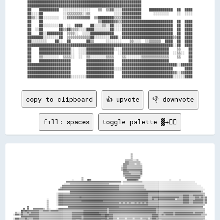
██████████████████████████████████████████████████████████                          

██████████████████████████████████████████████████████████                          

██    ██████████  ░░░░░░░░░░░░░░    ▒▒  ▒▒▓▓░░░░██████████    ████████████  ██  ████

██░░░░██          ░░▒▒▒▒▒▒▒▒░░▒▒            ░░░░██████████      ░░░░░░░░    ░░  ░░░░

██▒▒░░██░░░░░░░░  ░░▓▓▓▓▓▓▓▓▓▓▓▓  ▒▒████████▒▒▒▒██████████                          

██    ██                            ▒▒██████▓▓▒▒██████████████████████████  ██  ████

██    ██░░░░░░░░██  ░░  ████    ██░░░░▒▒░░██░░░░██████████████████████████  ██  ████

██  ░░██        ██▒▒██▒▒▒▒░░░░████░░░░░░░░██░░░░██████████████████████████  ██  ████

██    ██░░████████  ▒▒▒▒░░  ░░░░████████████    ██████████████████████████  ██  ████

████████░░░░░░░░██  ▒▒▒▒▒▒▒▒▒▒▒▒██░░░░░░░░████░░██████████████████████████▒▒██  ████

██░░░░░░░░    ██░░  ██        ██▒▒      ░░░░░░░░    ▒▒░░░░  ░░▒▒▒▒▒▒  ████  ██  ████

██████████████████████████████████████████████████████████████████████████░░██  ████

██    ████████████████░░  ░░░░██████████████░░░░████████████████████████    ▒▒    ██

██    ████████████████░░  ░░░░██████████████  ░░████████████████████████  ░░▒▒░░  ██

██    ▒▒░░░░░░░░  ▒▒▒▒░░  ░░  ▒▒░░░░░░░░▒▒▒▒    ▒▒░░░░░░░░▒▒▒▒▒▒▒▒▒▒▒▒▒▒    ▒▒    ██

██    ████████████████        ██████████████    ████████████████████████          ██

██████████████████████        ██████████████    ████████████████████████████░░██████

██████████████████████        ██████████████░░░░██████████████████████████      ████

██████████████████████        ██████████████    ██████████████████████████▓▓░░▓▓████

copy to clipboard
👍 upvote
👎 downvote
fill: spaces
toggle palette ▓→✊🏽
                                                                                                                                                                                                      
                                                                                                                        ▒▒                                                                            
                                                                                                                        ▒▒                                                                            
                                                                                                                        ▒▒                                                                            
                                                                                                                  ▒▒▒▒▒▒▒▒░░░░▒▒                                                                      
                                                                                                                  ▓▓▓▓▒▒▒▒▒▒▒▒▒▒▒▒                                                                    
                                                                                                                ▓▓▓▓▓▓▒▒▒▒▒▒░░▒▒▒▒░░                                                                  
                                                                                                              ░░▓▓▓▓▒▒▒▒▒▒▒▒▒▒▒▒▒▒▒▒                                                                  
                                                                                                              ▒▒▓▓▓▓▒▒▒▒▒▒▒▒▒▒▒▒▒▒▒▒                                                                  
                                                                                                              ▒▒████▓▓▓▓▓▓▓▓▓▓▓▓▓▓▓▓                                                                  
                                                                                                                ▓▓▓▓▓▓▒▒▒▒▒▒▒▒▒▒▒▒▓▓                                                                  
                                                                                                                ▓▓▓▓▓▓▓▓▒▒▒▒▒▒▒▒▒▒▓▓                                                                  
                                                                                                                ▒▒▓▓▓▓▓▓▓▓▓▓▓▓▓▓▓▓░░                                                                  
                                                                      ▒▒                                          ▓▓▓▓▓▓▓▓▓▓▓▓▓▓▓▓                                                                    
                                                            ░░        ▒▒    ██▓▓                                    ██████████▓▓                                ░░        ░░                          
                                                      ▓▓▓▓▓▓▓▓▓▓▓▓▓▓▓▓▓▓▓▓▓▓▓▓▓▓▓▓▓▓▓▓▓▓▓▓▓▓▓▓▓▓▓▓▓▓▓▓▓▓▓▓▓▓▓▓░░▒▒▒▒▒▒▒▒▒▒▒▒▒▒▒▒▒▒▒▒░░░░░░░░░░░░░░░░░░░░░░░░░░░░░░░░░░░░░░░░░░░░░░░░░░░░░░            
                                                    ░░░░░░▒▒▒▒▒▒▒▒▒▒▒▒▒▒▒▒▒▒▒▒▒▒▒▒▒▒▒▒▒▒▒▒▒▒▒▒▒▒▒▒░░░░░░░░░░░░  ░░░░░░░░░░░░░░░░░░░░░░░░░░░░░░░░░░░░░░░░░░░░░░░░░░░░░░░░░░░░░░░░░░░░░░░░░░░░          
                                                  ▓▓▓▓▓▓▓▓▓▓▓▓▓▓▓▓▓▓▓▓▓▓▓▓▓▓▓▓▓▓▓▓▓▓▓▓▓▓▓▓▓▓▓▓▓▓▓▓▓▓▓▓▓▓▓▓▓▓▒▒▒▒▒▒▒▒▒▒▒▒▒▒▒▒▒▒▒▒▒▒▒▒▒▒░░░░░░░░░░░░░░░░░░░░░░░░░░░░░░░░░░░░░░░░░░░░░░░░░░░░░░░░░░      
                                                ▒▒▓▓▓▓▓▓▓▓▓▓▓▓▓▓▓▓▓▓▓▓▓▓▓▓▓▓▓▓▓▓▓▓▓▓▓▓▓▓▓▓▓▓▓▓▓▓▓▓▓▓▓▓▓▓▓▓▓▓▒▒▒▒▒▒▒▒▒▒▒▒▒▒▒▒▒▒▒▒▒▒▒▒▒▒░░░░░░░░░░░░░░░░░░░░░░░░░░░░░░░░░░░░░░░░░░░░░░░░░░░░░░░░░░░░    
                                              ▓▓▓▓▓▓▓▓▓▓▓▓▓▓▓▓▓▓▓▓▓▓▓▓▓▓▓▓▓▓▓▓▓▓▓▓▓▓▓▓▓▓▓▓▓▓▓▓▓▓▓▓▓▓▓▓▓▓▓▓▓▓▒▒▒▒▒▒▒▒▒▒▒▒▒▒▒▒▒▒▒▒▒▒▒▒▒▒▒▒░░░░░░░░░░░░░░░░░░░░░░░░░░░░░░░░░░░░░░░░░░░░░░░░░░░░░░░░░░░░  
                                                          ██████████████████████████████████████████████████████████████████████████████████████████████████████████████████████████████████████▒▒    
                                            ░░▒▒▒▒▒▒▒▒▒▒▒▒▓▓▓▓▓▓▓▓▓▓▓▓▓▓▓▓▓▓▓▓▓▓▓▓▓▓▓▓▓▓▓▓▓▓▓▓▓▓▓▓▓▓▓▓▓▓▓▓▓▓▓▓▓▓▓▓▓▓▓▓▓▓▓▓▓▓▓▓▓▓▓▓▓▓▓▓▓▓▓▓▒▒▒▒▒▒▒▒▒▒▒▒▒▒▒▒▒▒▒▒▒▒▒▒▒▒▒▒▒▒▒▒▒▒▒▒▒▒▒▒▒▒▒▒▒▒▒▒▒▒▒▒▒▒▒▒▒▒  
                                            ░░▓▓▓▓▓▓▓▓▓▓▓▓▓▓▓▓▓▓▓▓▓▓▓▓▓▓▓▓▓▓▓▓▓▓▓▓▓▓▓▓▓▓▓▓▓▓▓▓▓▓▓▓▓▓▓▓▓▓▓▓▓▓▓▓▓▓▓▓▓▓▓▓▓▓▓▓▓▓▓▓▓▓▓▓▓▓▓▓▓▓▓▓▒▒▒▒▒▒▒▒▒▒▒▒▒▒▒▒▒▒▒▒▒▒▒▒▒▒▒▒▒▒▒▒▒▒▒▒▓▓▓▓▓▓▒▒▒▒▓▓▓▓▓▓▓▓▓▓▒▒  
                                            ░░▓▓▓▓▓▓▓▓▓▓▓▓▓▓▓▓▓▓▓▓▓▓██▓▓▓▓▓▓▓▓▓▓▓▓▓▓▓▓▓▓▓▓▓▓▓▓▓▓▓▓▓▓▓▓▓▓▓▓▓▓▓▓▓▓▓▓▓▓▓▓▓▓▓▓▓▓▓▓▓▓▓▓▓▓▓▓▓▓▓▓▒▒▒▒▓▓▓▓▓▓▓▓▓▓▓▓▓▓▓▓▓▓▓▓▓▓▓▓▓▓▓▓▒▒▒▒▓▓▓▓▓▓▒▒▒▒▒▒▓▓▓▓▒▒▓▓▒▒▓▓
                                  ░░        ░░▓▓▓▓▓▓▓▓▓▓▓▓▓▓▓▓▓▓▓▓▓▓▓▓▓▓▓▓▓▓▓▓▓▓▓▓▓▓▓▓▓▓▓▓▓▓▓▓▓▓▓▓▓▓▓▓▓▓▓▓▓▓▓▓▓▓▓▓▓▓▓▓▓▓▓▓▓▓▓▓▓▓▓▓▓▓▓▓▓▓▓▓▒▒▒▒▓▓▒▒▒▒▓▓▓▓▓▓▓▓▓▓▓▓▓▓▓▓▓▓░░▒▒▒▒▒▒▓▓▓▓▓▓▒▒▒▒▒▒▓▓▓▓▓▓▓▓▒▒▓▓
                                  ▒▒        ░░▓▓▓▓▓▓▓▓▓▓▓▓▓▓▓▓▓▓▓▓▓▓▓▓██████████████████████▓▓▓▓▓▓▓▓▓▓▓▓▓▓▓▓▓▓▓▓▓▓▓▓▓▓▓▓▓▓▓▓▓▓▓▓▓▓▓▓▓▓▓▓▓▓▒▒▒▒▒▒▒▒▒▒▒▒▒▒▒▒▒▒▒▒▒▒▒▒▒▒▒▒▒▒▒▒▒▒▒▒▓▓▓▓▓▓▒▒▒▒▓▓▓▓▓▓▓▓▓▓▒▒▓▓
                                  ▒▒        ░░▓▓▓▓▓▓▓▓▓▓▓▓▓▓▓▓▓▓▓▓▓▓▓▓▓▓▓▓▓▓▓▓▓▓▓▓▓▓▓▓▓▓▓▓▓▓▓▓▓▓▓▓▓▓▓▓▓▓▓▓▓▓▒▒▓▓▒▒▓▓▒▒▓▓▒▒▒▒▓▓▒▒▓▓▒▒▓▓▒▒▓▓▒▒▒▒▒▒▒▒▒▒▒▒▒▒▒▒▒▒▒▒▒▒▒▒▒▒▒▒▒▒▒▒▒▒▒▒▓▓▓▓▓▓▒▒▒▒▓▓▓▓▓▓▓▓▓▓▒▒▓▓
                                  ▒▒        ░░▓▓▓▓▓▓▓▓▓▓▓▓▓▓▓▓▓▓▓▓▓▓▓▓▓▓▓▓▓▓▓▓▓▓▓▓▓▓▓▓▓▓▓▓▓▓▓▓▓▓▓▓▓▓▓▓▓▓▓▓▓▓▓▓▓▓▓▓▓▓▓▓▓▓▓▓▓▓▓▓▓▓▓▓▓▓▓▓▓▓▓▓▒▒▒▒▒▒▒▒▒▒▒▒▒▒▒▒▒▒▒▒▒▒▒▒▒▒▒▒▒▒▒▒▒▒▒▒▒▒▒▒▒▒▒▒▒▒▒▒▒▒▒▒▒▒▒▒▒▒  
              ▓▓                  ▒▒                    ████████████████████████████████████████████████████▓▓▓▓▓▓▓▓▓▓▓▓▓▓▓▓▓▓▓▓▓▓▓▓▓▓▓▓▓▓▓▓▓▓▓▓▓▓▓▓▓▓▓▓▓▓▓▓▓▓▓▓▓▓▓▓▓▓▓▓▓▓▓▓▓▓▓▓▓▓▓▓▓▓▓▓▓▓▓▓▓▓▓▓▓▓    
          ▓▓  ▓▓    ▓▓▓▓▓▓▓▓▓▓▒▒  ▒▒░░      ░░▓▓▓▓▓▓▓▓▓▓▓▓▓▓▓▓▓▓▓▓▓▓▓▓▓▓▓▓▓▓▓▓▓▓▓▓▓▓▓▓▓▓▓▓▓▓▓▓▓▓▒▒▓▓▓▓▓▓▓▓▓▓▓▓▓▓▓▓▓▓▓▓▓▓▓▓▓▓▓▓▓▓▓▓▓▓▓▓▓▓▓▓▓▓▓▓▓▓▓▓▒▒▒▒▒▒▒▒▒▒▒▒▒▒▒▒▒▒▒▒▒▒▒▒▒▒▒▒▒▒▒▒▒▒▒▒▒▒▒▒▒▒▒▒▒▒▒▒▒▒  
        ██▓▓██▓▓▓▓▓▓▓▓▓▓▓▓▒▒▒▒▓▓▓▓▓▓▒▒▓▓▓▓▓▓▓▓▒▒▒▒▒▒▒▒▒▒▒▒▒▒▒▒▒▒▒▒▒▒▒▒▒▒▓▓▓▓▓▓▓▓▓▓▓▓▓▓▓▓▓▓▓▓▓▓▓▓▒▒▓▓▓▓▓▓▓▓▓▓▓▓▓▓▓▓▓▓▓▓▓▓▓▓▓▓▓▓▓▓▓▓▓▓▓▓▓▓▓▓▓▓▓▓▓▓▓▓▒▒▒▒▒▒▒▒▒▒▒▒▒▒▒▒▒▒▒▒▒▒▒▒▒▒▒▒▒▒▒▒▒▒▒▒▒▒▒▒▒▒▒▒▒▒▒▒▒▒  
  ▒▒░░░░▓▓▒▒▒▒▓▓▒▒▓▓▓▓▓▓▓▓▒▒▒▒▒▒▒▒▒▒▒▒▒▒▒▒▒▒▒▒▒▒▒▒▒▒▒▒▒▒▒▒▒▒▓▓▓▓▓▓▓▓▓▓▓▓████████████████▓▓▓▓▓▓▓▓▒▒▓▓▓▓▓▓▓▓▓▓▓▓▓▓▓▓▓▓▓▓▓▓▓▓▓▓▓▓▓▓▓▓▓▓▓▓▓▓▓▓▓▓▓▓▓▓▓▓▒▒▒▒▒▒▒▒▓▓▓▓▓▓▓▓▓▓▒▒▓▓▓▓▓▓▓▓▓▓▓▓▓▓▓▓▓▓▒▒▓▓▓▓▓▓▓▓▒▒  
░░▓▓▓▓▒▒▓▓▒▒▒▒▒▒▓▓▓▓▓▓▓▓▓▓▒▒▒▒▒▒▒▒▒▒▒▒▒▒▒▒▒▒▒▒▒▒▒▒▒▒▒▒▒▒▒▒▒▒▓▓▓▓▓▓▓▓▓▓▓▓██████████████████▓▓▓▓████▓▓▓▓▒▒▒▒▒▒▒▒▒▒▒▒▒▒▒▒▒▒▒▒▒▒▒▒▒▒▒▒▒▒▒▒▒▒▒▒▒▒▒▒▓▓▓▓▓▓▒▒▒▒▓▓▒▒▓▓▓▓▓▓▓▓▒▒▓▓▓▓▓▓▓▓▓▓▓▓▓▓▓▓▓▓▓▓▓▓▓▓▓▓▒▒▒▒▒▒
        ▓▓▓▓▓▓▓▓▓▓▓▓▓▓▓▓▓▓▒▒▒▒▒▒▒▒▒▒▒▒▒▒▒▒▒▒▒▒▒▒▒▒▒▒▒▒▒▒▒▒▒▒▓▓▓▓▓▓▓▓▓▓▒▒▓▓▓▓▓▓▓▓▓▓▓▓▓▓▓▓▓▓▓▓▓▓██▓▓▓▓▓▓▒▒▒▒▒▒▒▒▒▒▒▒▒▒▒▒▒▒▒▒▒▒▒▒▒▒▒▒▒▒▒▒▒▒▒▒▒▒▒▒▓▓▓▓▓▓▒▒▒▒▒▒▒▒▒▒▒▒▒▒▒▒▒▒▒▒▒▒▒▒▒▒▒▒▒▒▒▒▒▒▒▒▒▒▒▒▒▒▒▒▒▒▒▒  
░░▓▓▓▓▒▒▒▒▒▒▓▓▒▒▒▒▒▒▓▓▓▓▓▓▒▒▒▒▒▒▒▒▒▒▒▒▒▒▒▒▒▒▒▒▒▒▒▒▒▒▒▒▒▒▒▒▒▒▓▓▓▓▓▓▓▓▓▓▒▒▓▓▓▓▓▓▓▓▓▓▓▓▓▓▓▓▓▓▓▓▓▓▓▓▒▒▓▓▓▓▒▒▒▒░░▒▒▒▒▒▒░░▒▒▒▒▒▒░░▒▒▒▒▒▒░░▒▒▒▒▒▒░░▒▒▓▓▓▓▒▒▒▒▒▒▒▒▒▒▒▒▒▒▒▒▒▒▒▒▒▒▒▒▒▒▒▒▒▒▒▒▒▒▒▒▒▒▒▒▒▒▒▒▒▒▒▒▒▒  
░░▓▓▓▓▒▒▒▒▒▒▓▓▓▓▒▒▒▒▓▓▓▓▓▓▒▒▒▒▒▒▒▒▒▒▒▒▒▒▒▒▒▒▒▒▒▒▒▒▒▒▒▒▒▒▒▒▒▒▓▓▓▓▒▒▒▒▓▓▓▓██████████████████▓▓▓▓████▓▓▓▓▒▒▒▒▒▒▒▒▒▒▒▒▒▒▒▒▒▒▒▒▒▒▒▒▒▒▒▒▒▒▒▒▒▒▓▓▒▒▒▒▓▓▓▓▓▓▒▒▒▒▓▓▓▓▓▓▓▓▓▓▓▓▓▓▓▓▓▓▓▓▓▓▓▓▓▓▓▓▓▓▓▓▓▓▓▓▓▓▓▓▓▓▒▒░░
        ██▓▓▓▓▓▓▓▓▓▓▓▓▓▓▓▓▒▒▓▓▓▓▓▓▓▓▒▒▓▓▓▓▓▓▓▓▓▓▓▓▓▓▓▓▓▓▓▓▓▓▓▓▓▓▓▓▓▓▓▓▓▓██████████████████▓▓▓▓▓▓▓▓▓▓▓▓▓▓▓▓▓▓▓▓▓▓▓▓▓▓▓▓▓▓▓▓▓▓▓▓▓▓▓▓▓▓▓▓▓▓▓▓▓▓▓▓▓▓▓▓▒▒▒▒▒▒▓▓▓▓▓▓▓▓▓▓▓▓▓▓▓▓▓▓▓▓▓▓▓▓▓▓▓▓▓▓▓▓▓▓▓▓▓▓▓▓▒▒▒▒▒▒
        ████████▓▓▓▓██████▒▒▒▒▒▒▒▒▒▒▒▒▒▒▒▒▒▒▒▒▒▒▒▒▒▒▒▒▒▒▒▒▒▒▒▒▒▒▒▒▒▒▒▒▒▒▓▓▓▓▓▓▓▓▓▓▓▓▓▓▓▓▓▓▓▓▓▓▓▓▒▒▓▓▓▓▓▓▓▓▓▓▓▓▓▓▓▓▓▓▓▓▓▓▓▓▓▓▓▓▓▓▓▓▓▓▓▓▓▓▓▓▓▓▓▓▓▓▓▓▒▒▒▒▒▒▒▒▒▒▒▒▒▒▒▒▒▒▒▒▒▒▒▒▒▒▒▒▒▒▒▒▒▒▒▒▒▒▒▒▒▒▒▒▒▒▒▒▒▒  
                                              ░░████████████████████████████████████████████████▓▓▓▓▓▓▓▓▓▓▓▓▓▓▓▓▓▓▓▓▓▓▓▓▓▓▓▓▓▓▓▓▓▓▓▓▓▓▓▓▓▓▓▓▓▓▓▓▓▓██▓▓▓▓▓▓▓▓▓▓▓▓▓▓▓▓▓▓▓▓▓▓▓▓▓▓▓▓▓▓▓▓▓▓▓▓▓▓▓▓▓▓▓▓▓▓░░  
                                            ▓▓▓▓▓▓▓▓▓▓▓▓▓▓▓▓▓▓▓▓▓▓▓▓▓▓▓▓▓▓▓▓▓▓▓▓▓▓▓▓▓▓▓▓▓▓▓▓▓▓▓▓▓▓▓▓▓▓▓▓▓▓▓▓▓▓▓▓▓▓▓▓▓▓▓▓▓▓▓▓▓▓▓▓▓▓▓▓▓▓▓▓▓▓▓▓▓▓▓▓▓▓▒▒▒▒▒▒▒▒▒▒▒▒▒▒▒▒▒▒▒▒▒▒▒▒▒▒▒▒▒▒▒▒▒▒▒▒▒▒▒▒▒▒▒▒▒▒▒▒░░  
                                                              ░░▓▓▓▓▓▓▓▓▓▓▓▓▓▓▓▓▓▓▓▓▓▓▓▓▓▓▓▓▓▓▓▓▓▓▓▓▓▓▓▓▓▓▓▓▓▓▓▓▓▓▓▓▓▓▓▓▓▓▓▓▓▓▓▓▒▒▒▒▒▒▒▒░░░░░░░░░░░░░░░░░░░░░░░░░░░░▒▒▒▒▒▒▒▒▒▒▓▓                      
                                                              ░░▓▓▓▓▓▓▓▓▓▓▓▓▓▓▓▓▓▓▓▓▓▓▓▓▓▓▓▓▓▓▓▓▓▓▓▓▓▓▓▓▓▓▓▓▓▓▓▓▓▓▓▓▓▓▓▓▓▓▓▓▓▓▓▓▒▒▒▒▒▒▒▒▒▒░░░░░░░░░░░░░░░░░░░░░░░░░░▒▒▒▒▒▒▒▒▒▒▓▓                      
                                                                                                                        ▒▒▒▒▓▓▓▓▓▓▒▒▒▒▒▒▒▒▒▒▒▒▒▒▒▒▒▒                                                  
                                                                                                                              ▓▓▓▓                                                                    
                                                                                                                              ▓▓▓▓                                                                    
                                                                                                                              ▓▓▓▓                                                                    
                                                                                                                              ▓▓▓▓                                                                    
                                                                                                                              ▓▓▓▓                                                                    
                                                                                                                              ▓▓▒▒                                                                    
                                                                                                                              ▒▒░░                                                                    
                                                  