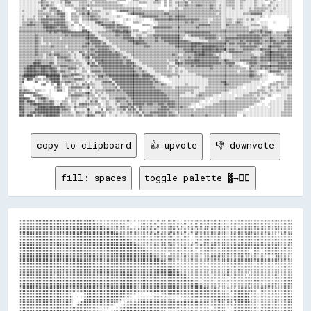
copy to clipboard
👍 upvote
👎 downvote
fill: spaces
toggle palette ▓→✊🏽
▓▓▓▓▓▓▓▓▓▓▓▓████████████████████████▓▓████████▓▓▓▓██████▒▒▒▒▒▒▒▒▒▒▒▒▒▒▓▓▒▒▒▒▒▒▒▒▓▓░░▒▒░░▒▒▒▒▒▒▒▒▒▒▓▓░░▓▓░░▓▓░░▓▓░░▓▓░░░░░░▒▒▒▒▒▒▒▒▒▒▓▓▒▒▓▓▒▒██▒▒▓▓░░██░░▓▓░░▓▓░░▒▒▒▒▓▓▒▒▒▒▒▒▒▒▒▒▒▒▒▒▒▒▓▓▒▒▓▓▒▒▓▓▒▒▓▓▒▒▓▓▒▒
▓▓▓▓▓▓▓▓▓▓▓▓▓▓▓▓████████▓▓████▓▓████████▓▓████████▓▓██████▓▓▒▒▒▒▒▒▒▒▒▒▒▒▒▒▓▓▒▒▒▒░░░░    ░░▒▒▓▓▒▒▓▓▒▒▓▓░░▓▓▒▒▒▒▒▒▒▒▒▒▒▒▒▒▒▒▓▓░░▓▓░░▓▓░░▓▓▒▒▒▒▓▓▒▒▓▓▒▒██░░▓▓░░▓▓▒▒▓▓▒▒▒▒▒▒▒▒▓▓▒▒▓▓▒▒▓▓▒▒▓▓▒▒▒▒▒▒▒▒▒▒▒▒▓▓▒▒▓▓
▓▓▓▓▓▓▓▓▓▓▓▓▓▓▓▓▓▓▓▓▓▓████████████▓▓████████▓▓████████▓▓██████▓▓▒▒▒▒▒▒▒▒▓▓▒▒▓▓▒▒▒▒  ░░░░░░▓▓▒▒▓▓▒▒▓▓░░▓▓▒▒▒▒▒▒▒▒▓▓▒▒▓▓░░▓▓░░▓▓▒▒▒▒▓▓▒▒▓▓░░▓▓▒▒▒▒▓▓▒▒██░░▓▓▒▒▒▒▒▒▒▒░░▒▒▓▓▒▒▓▓▒▒▓▓▒▒▒▒▓▓▒▒▓▓▒▒▓▓▒▒▓▓▒▒▒▒▒▒▒▒
██▓▓▓▓▓▓▓▓▓▓▓▓▓▓▓▓▓▓▓▓▓▓▓▓██▓▓████████▓▓████████▓▓████████▓▓██████▓▓▒▒▒▒▒▒▒▒▒▒▒▒▒▒▒▒▒▒░░▓▓▒▒▓▓▒▒▓▓▒▒▓▓░░▒▒▒▒▒▒▒▒▒▒▓▓░░▓▓▒▒▒▒▒▒▒▒▓▓░░▓▓▒▒▒▒▓▓░░▓▓▒▒▒▒▓▓▒▒▓▓░░▓▓▒▒▒▒▓▓▒▒▓▓▒▒▓▓▒▒▒▒▓▓▒▒▓▓▒▒▒▒▒▒▒▒▓▓▒▒▓▓▒▒▒▒▒▒
████████▓▓▓▓▓▓▓▓▓▓▓▓▓▓▓▓▓▓▓▓▓▓████▓▓██████▓▓▓▓██████▓▓██████▓▓████████▓▓▒▒▒▒▒▒▒▒▒▒▓▓▒▒▓▓▒▒▒▒▒▒▓▓▒▒▓▓░░▓▓░░▒▒▒▒▒▒▓▓▒▒▓▓▒▒▒▒▓▓░░▓▓▒▒▒▒▓▓▒▒▓▓▒▒▒▒▓▓▒▒▒▒▓▓▒▒▓▓░░▓▓▒▒▒▒▓▓▒▒▓▓▒▒▓▓▓▓▒▒▒▒▒▒▒▒▓▓▒▒▒▒▒▒░░▒▒▒▒▓▓▒▒▒▒
▓▓▓▓▓▓████████▓▓▓▓▓▓▓▓▓▓▓▓▓▓▓▓▓▓▓▓▓▓██████████▓▓▓▓██████████████▓▓▓▓██████▓▓▒▒▒▒▒▒▒▒▒▒▓▓▒▒▒▒▒▒▒▒▓▓▒▒▓▓▒▒▓▓▒▒▒▒▓▓░░▓▓▒▒▒▒▓▓░░▒▒░░░░▓▓▒▒▒▒▓▓▒▒▒▒▓▓▒▒▓▓▓▓▒▒▓▓░░▓▓▓▓▒▒▓▓▒▒▒▒▓▓▓▓▒▒▓▓▒▒▓▓▒▒▒▒▓▓▒▒▒▒  ░░▓▓▒▒▒▒▓▓
▓▓▓▓▓▓▓▓▓▓▓▓████████▓▓▓▓▓▓▓▓▓▓▓▓▓▓▓▓▓▓▓▓██████████▓▓████████████████▓▓▓▓████▓▓▒▒▒▒▒▒▒▒▒▒▒▒▒▒▓▓▒▒▒▒▒▒▒▒▓▓▒▒▓▓▒▒▒▒▓▓░░▒▒▒▒░░▓▓▒▒  ░░▒▒▒▒▓▓▒▒▒▒▓▓▒▒▒▒▓▓▒▒▒▒▓▓░░▓▓▓▓▒▒▓▓▓▓▒▒▓▓▓▓▒▒▓▓▒▒▒▒▓▓▒▒▒▒▓▓▒▒░░▒▒▒▒▒▒▒▒▒▒
▓▓▓▓▓▓▓▓▓▓▓▓▓▓▓▓██████████▓▓▓▓▓▓▓▓▓▓▓▓▓▓▓▓▓▓▓▓████████▓▓██████████████████▓▓████▓▓▒▒▒▒▒▒▓▓▒▒▒▒▒▒▒▒▓▓▒▒▒▒▓▓▒▒▓▓▒▒▒▒▓▓▒▒▒▒▓▓▒▒▒▒░░░░░░▓▓▒▒▒▒▓▓▓▓░░▒▒▓▓▒▒▒▒▓▓▒▒▓▓▓▓▒▒▒▒▓▓▒▒▒▒▓▓▒▒▒▒▓▓▒▒▒▒▓▓▒▒▒▒▓▓▒▒▒▒▒▒▒▒▒▒▓▓
████▓▓▓▓▓▓▓▓▓▓▓▓▓▓▓▓▓▓▓▓██████▓▓▓▓▓▓▓▓▓▓▓▓▓▓▓▓▓▓▓▓██████████████████████████▓▓▓▓████▓▓▒▒▒▒▒▒▒▒▓▓▒▒▒▒▒▒▒▒▒▒▓▓▒▒▓▓▒▒▒▒▒▒▒▒▒▒▒▒▒▒░░▒▒▓▓▒▒░░▓▓▓▓▒▒▒▒▓▓▓▓▒▒▓▓▓▓▒▒▒▒▓▓▒▒▒▒▓▓▓▓▒▒▓▓▓▓▒▒▒▒▓▓▓▓▒▒▒▒▓▓▒▒▒▒▓▓▒▒▒▒▒▒▓▓
████████████▓▓▓▓▓▓▓▓▓▓▓▓▓▓▓▓████████▓▓▓▓▓▓▓▓▓▓▓▓▓▓▓▓▓▓██████████████████████████████████▓▓▒▒▒▒▒▒▒▒▒▒▓▓▒▒▒▒▓▓▒▒▒▒▓▓▒▒░░▒▒▓▓▒▒▒▒▓▓▒▒░░▒▒▓▓▓▓▒▒▒▒▓▓▓▓▒▒▒▒▓▓▓▓▒▒▓▓▓▓▓▓▓▓▓▓▓▓▓▓▓▓▓▓▓▓▓▓▓▓▓▓▓▓▓▓▓▓▓▓▓▓▓▓▒▒▒▒▓▓▒▒
██████████████████▓▓▓▓▓▓▓▓▓▓▓▓▓▓▓▓▓▓██████▓▓▓▓▓▓▓▓▓▓▓▓▓▓▓▓██████████████████████████▓▓████▓▓▒▒▒▒▒▒▒▒▒▒▒▒▒▒▒▒▓▓▒▒▒▒▒▒▒▒▒▒▒▒▓▓▒▒▒▒░░▒▒▒▒▒▒▒▒▒▒▓▓▓▓▒▒▒▒▒▒▓▓▓▓▓▓▓▓▓▓▓▓▓▓▓▓▓▓▓▓▒▒▒▒▓▓▓▓▒▒▒▒▓▓▓▓▓▓▓▓▓▓▒▒▒▒▓▓▒▒▒▒
▓▓▓▓████████████████████▓▓▓▓▓▓▓▓▓▓▓▓▓▓▓▓████████▓▓▓▓▓▓▓▓▓▓▓▓▓▓▓▓██████████████████████████████▓▓▒▒▒▒▒▒▒▒▒▒▒▒▒▒▒▒▒▒▒▒▒▒▓▓▒▒▒▒▒▒▓▓▒▒░░  ▒▒▒▒▓▓▓▓▒▒▒▒▒▒▒▒▓▓▓▓▓▓▓▓▓▓▓▓▒▒▓▓▓▓▒▒    ▓▓▒▒  ░░▓▓▓▓▓▓▓▓▓▓▒▒▓▓▒▒▒▒▒▒
██████████▓▓████████████████████▓▓▓▓▓▓▓▓▓▓▓▓▓▓▓▓████▓▓▓▓▓▓▓▓▓▓▓▓▓▓▓▓▓▓████████████████████████████▓▓▒▒▒▒▒▒▒▒░░  ▒▒▒▒▒▒▒▒▓▓▒▒▒▒▒▒▒▒▒▒▒▒▒▒▒▒▒▒▒▒▒▒▒▒▒▒▓▓▓▓▓▓▓▓▓▓▓▓▓▓▓▓▓▓▓▓▓▓▒▒░░▓▓▒▒▒▒▒▒▓▓▓▓▓▓▓▓▓▓▓▓▓▓▒▒▒▒▒▒
██████████████████████████████████████▓▓▓▓▓▓▓▓▓▓▓▓▓▓██████▓▓▓▓▓▓▓▓▓▓▓▓▓▓▓▓██████████████████████████▓▓▒▒▒▒▒▒▒▒▒▒▒▒▒▒▒▒▒▒▒▒▓▓▒▒▒▒▒▒▒▒▒▒░░░░▒▒▒▒▓▓▓▓▓▓▓▓▓▓▒▒▒▒▒▒▒▒▒▒▒▒▓▓░░▒▒░░▒▒▒▒░░▒▒▒▒░░░░░░░░▓▓▓▓▒▒▒▒▒▒░░
██████████████████████▓▓▓▓██████████████████▓▓▓▓▓▓▓▓▓▓▓▓██████▓▓▓▓▓▓▓▓▓▓▓▓▓▓▓▓████████▓▓██████████▓▓████▒▒▒▒▒▒▓▓▓▓▒▒▒▒▒▒▒▒▒▒▒▒▓▓▓▓▒▒▒▒▒▒▒▒▒▒▓▓▒▒▓▓▓▓▒▒▓▓▓▓▓▓▓▓▒▒▓▓▓▓▓▓▓▓▓▓▓▓▓▓▓▓▓▓▓▓▓▓▓▓▓▓▓▓▓▓▓▓▓▓▓▓▓▓▓▓▒▒
██████████████████████████████▓▓██████████████████▓▓▓▓▓▓▓▓▓▓▓▓▓▓████▓▓▓▓▓▓▓▓▓▓▓▓▓▓▓▓██████████████████████▓▓▒▒▒▒▒▒▒▒░░░░▒▒▒▒▒▒▒▒▒▒▒▒▒▒▒▒▒▒▒▒▒▒▒▒▒▒▒▒▒▒▓▓▓▓▓▓▓▓▓▓▓▓▓▓▓▓▓▓▓▓▓▓▓▓▒▒▓▓▓▓▓▓▓▓▓▓▓▓▓▓▓▓▒▒▓▓▒▒▒▒▒▒
████████████████████████████▓▓▓▓▓▓██████████████████████▓▓▓▓▓▓▓▓▓▓▓▓▓▓██████▓▓▓▓▓▓▓▓▓▓▓▓████████████████▓▓██▓▓▒▒▒▒▒▒▒▒▒▒▒▒▒▒▒▒▒▒▒▒▒▒▒▒▒▒▒▒░░▒▒▒▒▒▒▒▒▒▒▒▒▒▒▒▒▓▓▒▒▓▓▓▓▒▒▒▒▒▒▒▒▒▒░░▒▒▓▓▒▒▒▒▒▒▒▒▒▒▒▒▒▒▒▒▒▒▒▒▒▒
▓▓▓▓▓▓▓▓▓▓▓▓▓▓▓▓▓▓▓▓██████████████▓▓▓▓▓▓▓▓████████████▓▓████████▓▓▓▓▓▓▓▓▓▓▓▓▓▓▓▓▓▓▓▓▓▓▓▓▓▓▓▓▓▓▓▓▓▓▓▓▒▒▓▓▓▓▓▓▓▓▓▓▓▓▒▒▒▒▒▒▒▒▒▒▒▒▒▒▒▒▒▒▒▒▒▒▒▒▒▒░░▒▒▒▒▒▒▒▒▒▒▒▒▒▒▒▒▓▓▒▒▒▒▒▒▓▓▒▒▒▒▒▒▒▒▒▒▒▒▒▒▒▒▒▒▒▒░░░░▒▒▒▒▓▓▒▒▒▒
▓▓▓▓▓▓▓▓▓▓▓▓▓▓▓▓▓▓▓▓▓▓▓▓▓▓▓▓▓▓▓▓██▓▓▓▓▓▓██▓▓▓▓▓▓████▓▓▓▓██████████▓▓▓▓▓▓▓▓▓▓▓▓▓▓▓▓▓▓▓▓▓▓▓▓▓▓▓▓▓▓▓▓▓▓▓▓██████████▓▓██▓▓▒▒▒▒▒▒▒▒▒▒▒▒▒▒▒▒▒▒▒▒▒▒▒▒▒▒▒▒▒▒▒▒▒▒▒▒▓▓▒▒▒▒▒▒▓▓▒▒▒▒▒▒▒▒▒▒▒▒▒▒▒▒▒▒▒▒▒▒▒▒▒▒▒▒▒▒▒▒▒▒▒▒▒▒
▓▓▓▓▓▓▓▓▓▓▓▓▓▓▓▓▓▓▓▓▓▓▓▓▓▓▓▓▓▓▓▓▓▓▓▓▓▓▓▓▓▓▓▓▓▓▓▓▓▓▓▓▓▓▓▓▓▓██████████▓▓▓▓▓▓▓▓████▓▓▓▓▓▓▓▓▓▓▓▓▓▓▓▓▓▓▓▓▓▓████████████▓▓██▓▓▒▒▒▒▒▒▒▒▒▒▒▒▒▒▒▒▒▒▒▒░░▒▒▒▒▒▒▒▒▒▒▒▒▓▓▒▒▒▒▒▒▒▒▒▒▒▒▒▒  ▒▒▒▒▒▒▒▒▒▒▒▒▒▒▒▒▒▒▒▒▒▒▒▒▒▒▒▒▒▒
██▓▓▓▓██▓▓▓▓▓▓▓▓▓▓▓▓▓▓▓▓▓▓▒▒▓▓▓▓▓▓▒▒▓▓▓▓▓▓▓▓▓▓▓▓▓▓▓▓▓▓▓▓▓▓▓▓▓▓▓▓▓▓▓▓▓▓▓▓▓▓▓▓████████▓▓▓▓▓▓▓▓▓▓████▓▓▓▓▓▓▓▓▓▓██████████████▓▓▒▒▒▒▒▒▒▒▒▒▒▒▒▒▒▒▒▒░░▒▒▒▒▒▒▒▒▓▓▓▓▒▒▒▒▓▓▒▒▒▒▒▒  ▒▒▒▒▒▒▒▒▒▒▒▒▒▒▒▒▒▒▓▓▒▒░░▒▒▒▒▒▒▒▒
▓▓▓▓▓▓▓▓▓▓▓▓▓▓██████████▓▓▓▓▓▓████▓▓▓▓▓▓▓▓▓▓▓▓▓▓▓▓▓▓▓▓▓▓▓▓▓▓▓▓▓▓██▓▓▓▓▓▓▓▓▓▓▓▓██████▓▓▓▓▓▓▓▓██▓▓▓▓▓▓██▓▓▓▓▓▓▓▓▓▓▓▓▓▓▓▓▓▓████▓▓▒▒▒▒▒▒▒▒▒▒▒▒▒▒▒▒▒▒▒▒▒▒▒▒▒▒▒▒░░▒▒▓▓▒▒▒▒▒▒▒▒▒▒▒▒▒▒▒▒▒▒▒▒▒▒▓▓▒▒▒▒▒▒▓▓▒▒▒▒▓▓▓▓▓▓
██▓▓██▓▓▓▓▓▓▓▓██▓▓▓▓▓▓██████████████████████████████████████████████▓▓▓▓▓▓▓▓████████▓▓▓▓▓▓▓▓████▓▓▓▓▓▓▓▓▓▓▓▓▓▓▓▓▓▓▓▓▓▓██████████▓▓▒▒▒▒░░▒▒▒▒▒▒▒▒░░▒▒▒▒▒▒▒▒▒▒▒▒▒▒▒▒▒▒▒▒▒▒▒▒▒▒▒▒▓▓▓▓▒▒▒▒▒▒▒▒▒▒▒▒▒▒▒▒▒▒▓▓▓▓▓▓
▓▓██████████████████████████████████████████████████████████████████▓▓▓▓▓▓▓▓████████▓▓▓▓▓▓▓▓████▓▓▓▓▓▓████▓▓▓▓▓▓▓▓▓▓▓▓▓▓▓▓▓▓▓▓▓▓▓▓██▓▓▒▒▒▒▒▒▒▒▒▒▒▒▒▒▒▒▒▒▒▒░░▒▒▒▒▒▒▒▒▒▒▒▒▒▒▓▓▒▒▒▒▒▒▒▒░░▒▒▒▒▓▓▓▓▒▒▒▒▒▒▓▓▓▓▓▓
██████████████▓▓▓▓▓▓▓▓▓▓████████████████████▓▓██▓▓██████████▓▓██████▓▓▓▓▓▓▓▓████████▓▓▓▓▒▒▓▓████▓▓▓▓▓▓██▓▓▓▓▓▓▓▓▓▓██▓▓▓▓▓▓▓▓▓▓██████████▒▒▒▒▒▒▒▒▒▒░░▒▒▒▒▒▒░░▒▒▒▒▒▒▒▒▒▒▒▒▒▒░░▒▒▒▒▒▒▒▒▒▒▓▓▓▓▓▓▒▒░░▒▒▒▒▓▓▓▓▒▒
▒▒██████████▓▓▓▓██▓▓████████████████▓▓▓▓▓▓▓▓▓▓▓▓██▓▓██████▓▓▓▓▓▓▓▓▓▓██▓▓▓▓▓▓████████▓▓▓▓▒▒▓▓████▓▓▓▓▓▓▓▓▓▓▓▓▓▓▓▓▓▓████▓▓▓▓▓▓▓▓▓▓▓▓████████▓▓▒▒▒▒▓▓▒▒░░▒▒▒▒▒▒▒▒▒▒░░▒▒▓▓▓▓▒▒▓▓▒▒▒▒▒▒▓▓▓▓▓▓▒▒▓▓▒▒▒▒▒▒▒▒▓▓▓▓▒▒
██████▓▓▓▓████▓▓▓▓████▓▓██████████████▓▓▓▓▒▒▒▒▓▓██▓▓████████████████████████████▓▓▓▓▓▓▓▓▓▓▒▒▒▒▓▓▓▓▓▓████▓▓▓▓▓▓▓▓▓▓████▓▓▓▓▓▓▓▓▓▓▓▓▓▓▓▓▓▓▓▓▓▓▓▓▒▒▓▓▓▓▒▒▒▒▒▒░░▓▓▒▒▓▓▓▓▓▓▓▓▒▒▒▒▓▓▒▒  ▒▒▓▓▒▒▒▒▒▒▓▓░░▒▒▒▒▓▓▓▓▒▒
██████▓▓▓▓▓▓████████████▓▓██████▓▓▓▓▓▓▒▒        ▒▒████████▓▓██████████████████▓▓▓▓▒▒▒▒░░░░░░      ░░░░░░░░▒▒▓▓▓▓▓▓▓▓▓▓▓▓▓▓▓▓▓▓████▓▓▓▓██▓▓▓▓▓▓▓▓▓▓▓▓▓▓▓▓▓▓▒▒░░▒▒▓▓████████░░▒▒▒▒░░▒▒▒▒▒▒▒▒▓▓▒▒▒▒▒▒▒▒▓▓▓▓▒▒
████▓▓▓▓▓▓▓▓████████████▓▓▓▓████▓▓▓▓▓▓██  ░░  ░░▒▒████████████████████████▓▓▓▓▒▒▒▒░░    ░░░░░░░░░░░░▒▒▒▒▒▒░░▒▒░░░░░░░░░░▒▒▒▒▒▒▒▒▓▓▓▓▓▓▓▓▓▓▓▓▓▓▓▓▓▓████▓▓▓▓▒▒▒▒▓▓▓▓████████░░▒▒▒▒░░▒▒▒▒▒▒▒▒▒▒▒▒▒▒▒▒▒▒▓▓▓▓▓▓
████▓▓▓▓▓▓▓▓████████████████████▓▓▓▓████        ▓▓██████████████████▓▓▓▓▓▓▓▓░░░░░░░░░░░░▒▒▒▒▒▒▒▒▒▒▒▒▒▒▒▒▒▒▒▒▒▒▒▒▒▒▒▒░░░░░░▒▒▒▒▒▒▒▒▒▒░░▒▒▒▒▒▒▒▒▒▒▓▓██████▓▓▓▓▓▓▓▓██████████░░▒▒▒▒░░▒▒▒▒▒▒▒▒▒▒▓▓▒▒▒▒▒▒▓▓▓▓▓▓
▓▓██▓▓▓▓▓▓▓▓▓▓▓▓▓▓████▓▓▓▓██▓▓▓▓▓▓████▓▓    ░░████████████████▓▓▓▓▓▓▓▓▓▓▒▒░░  ░░▒▒▒▒▒▒▒▒▓▓██████████▓▓██▓▓▓▓▓▓▒▒▓▓▓▓▓▓▓▓████████▓▓██▓▓▓▓▓▓▓▓▒▒▒▒▒▒▒▒██▓▓░░▓▓▓▓  ▓▓▓▓██████▒▒▒▒▒▒░░▒▒▒▒▒▒▒▒▒▒▓▓▒▒░░▒▒▒▒▓▓▓▓
██████████████████████████████████████▓▓  ▒▒████████▓▓▓▓▓▓▓▓▓▓▓▓▓▓▓▓▒▒░░    ░░▒▒▒▒▓▓████████▓▓██████▓▓▓▓▓▓▓▓▓▓▓▓▓▓▓▓▓▓██████▓▓▓▓▓▓▓▓▓▓▓▓▒▒▒▒▒▒▒▒▓▓▓▓▓▓▓▓▒▒▒▒▓▓▒▒▓▓▓▓▓▓▓▓▓▓▒▒▒▒▒▒░░▒▒▓▓▓▓▓▓▒▒▓▓▒▒▒▒▒▒▓▓▓▓▓▓
▓▓████▓▓▓▓▓▓▓▓▓▓▓▓▓▓▓▓▒▒████████▓▓▓▓▓▓▓▓██▓▓▓▓▓▓▓▓▓▓▓▓▓▓▓▓▒▒░░▒▒▒▒░░    ░░▒▒▒▒██████████████████████▓▓▓▓▓▓▓▓▓▓▓▓▓▓▓▓▓▓▓▓▒▒▒▒▒▒▒▒▒▒▒▒▒▒▒▒▒▒▒▒░░  ▒▒▓▓▓▓▓▓▒▒░░░░▒▒▓▓▓▓▓▓▓▓▓▓▒▒▒▒▓▓░░▒▒▓▓▓▓▓▓▓▓▓▓▒▒▒▒▒▒▓▓▓▓▓▓
▓▓████▓▓▓▓▓▓▓▓▓▓██████▓▓██████████▓▓▓▓▓▓▓▓▓▓▓▓▓▓▓▓▒▒▒▒▒▒▒▒▒▒░░░░    ░░▒▒▒▒▒▒██████████████████▓▓████▓▓▓▓▒▒▒▒░░░░░░░░░░▒▒▓▓▒▒▒▒▓▓▒▒▒▒░░▒▒▒▒▒▒▒▒▒▒▒▒▓▓▓▓▓▓▒▒  ░░▒▒▓▓▓▓▓▓▓▓▓▓▒▒▒▒▒▒░░▓▓▒▒▓▓▓▓▓▓▓▓▒▒▒▒▒▒▓▓▓▓▓▓
██████████████████████████████▓▓▓▓▓▓▓▓▓▓▓▓▓▓▓▓▓▓▓▓▒▒▒▒░░░░░░    ░░▒▒▒▒▒▒▒▒▓▓████████████████▓▓▒▒░░░░░░░░░░░░░░░░▒▒▒▒▓▓▓▓▒▒▒▒▒▒░░▒▒▒▒▒▒▒▒▒▒▒▒▒▒▒▒▒▒▒▒▒▒▒▒▒▒▒▒▒▒▓▓▒▒▓▓▓▓▓▓▓▓▒▒▒▒▒▒░░▒▒▒▒▒▒▒▒▓▓▓▓▒▒▒▒▒▒▓▓▓▓▓▓
████████████████████████████▓▓▓▓▓▓▓▓▓▓▒▒▒▒▒▒▒▒▒▒░░░░░░░░      ▒▒▒▒▒▒▒▒▒▒▒▒▓▓████████▓▓▒▒░░░░░░░░░░░░░░░░░░▒▒▒▒▒▒▒▒▒▒░░▒▒▒▒▒▒▒▒▒▒▒▒▒▒▒▒▒▒▒▒▒▒▒▒▒▒▒▒▒▒▒▒▒▒▒▒░░░░▒▒▒▒▒▒▒▒▒▒▒▒░░▒▒▒▒░░▒▒▒▒▒▒▒▒▒▒▒▒▒▒▒▒▒▒▒▒▓▓▓▓
████████████████████████▓▓▓▓▓▓▓▓▓▓▓▓▒▒▒▒▒▒▒▒░░░░░░░░░░      ▒▒▒▒▒▒▒▒▒▒▒▒▒▒░░▓▓▓▓▒▒░░░░░░░░▒▒░░░░░░░░▒▒▒▒▒▒▒▒▒▒░░░░▒▒▒▒▒▒▒▒▒▒▒▒░░░░▒▒▒▒▒▒▒▒▒▒▒▒▒▒▒▒▒▒▒▒▒▒▒▒░░░░▒▒▒▒▒▒▒▒▒▒▒▒░░▒▒▒▒░░▒▒▒▒▒▒▒▒▒▒▒▒▒▒▒▒▒▒▒▒▒▒▓▓
██████████████████████▓▓▓▓▓▓▓▓▓▓▒▒▒▒▒▒▒▒░░░░░░░░░░░░      ░░▒▒▒▒▒▒▒▒▒▒▒▒▒▒▒▒░░░░░░░░░░░░░░░░▒▒▒▒▒▒▒▒▒▒▒▒░░▒▒▒▒▒▒▒▒▒▒▒▒▒▒▒▒░░░░░░▒▒▒▒▒▒▒▒▒▒▒▒▒▒░░▒▒░░░░▒▒▒▒░░▒▒░░▒▒▒▒▒▒▒▒▒▒▒▒▒▒▒▒░░▒▒▒▒▒▒▒▒▒▒▒▒▒▒▒▒▒▒▒▒▒▒▒▒
██████████████████▓▓▓▓▓▓▓▓▓▓▒▒▒▒▒▒▒▒░░░░░░░░░░░░░░      ░░▒▒▒▒▒▒░░░░░░░░▒▒░░░░░░░░▒▒▒▒▒▒▒▒▒▒▒▒▒▒░░░░▒▒▒▒▒▒▒▒▒▒▒▒▒▒▒▒▒▒░░░░░░▒▒▒▒▒▒▒▒▒▒▒▒▒▒▒▒░░░░▒▒░░░░▒▒▒▒░░▒▒▒▒░░▒▒▒▒▒▒▒▒▒▒▒▒▒▒░░▒▒▒▒▒▒▒▒▒▒▒▒░░▒▒▒▒▒▒▒▒▒▒
██████████████▓▓▓▓▓▓▓▓▓▓▒▒▒▒▒▒▒▒░░░░░░░░░░░░░░░░      ░░░░▒▒▒▒░░░░░░░░░░░░▒▒▒▒▒▒▒▒▒▒▒▒▒▒▒▒░░▒▒▒▒▒▒▒▒▒▒▒▒▒▒▒▒▒▒▒▒▒▒▒▒▒▒▒▒▒▒▒▒▒▒▒▒▒▒▒▒▒▒▒▒▒▒░░░░▒▒░░  ░░▒▒▒▒░░▒▒▒▒░░▒▒▒▒░░▒▒▒▒▒▒▒▒░░▒▒▒▒▒▒▒▒▒▒▒▒▒▒▒▒▒▒▒▒▒▒▒▒
████████████▓▓▓▓▓▓▓▓▒▒▒▒░░░░░░    ░░░░░░░░░░      ░░        ░░▒▒▒▒▒▒▒▒▒▒▒▒▒▒▒▒▒▒░░▒▒▒▒▒▒▒▒▒▒▒▒▒▒▒▒▒▒▒▒▒▒▒▒▒▒░░▒▒░░▒▒▒▒▒▒▒▒▒▒▒▒▒▒▒▒▒▒▒▒▒▒▒▒░░░░░░░░  ▒▒▒▒░░░░▒▒▒▒░░░░▒▒▒▒▒▒▒▒▒▒░░▒▒▒▒▒▒▒▒▒▒▒▒▒▒▒▒▒▒▒▒▒▒▒▒▒▒
██████████▓▓▓▓▓▓▒▒▒▒░░░░░░░░░░░░░░░░░░░░░░░░  ░░  ░░▒▒▒▒▒▒▒▒▒▒▒▒▒▒▒▒░░░░▒▒░░░░▒▒▒▒▒▒▒▒▒▒▒▒▒▒▒▒▒▒▒▒▒▒▒▒░░░░▒▒░░▒▒▒▒▒▒▒▒▒▒▒▒▒▒▒▒▒▒▒▒▒▒▒▒░░░░░░░░░░░░░░▒▒▒▒░░░░▒▒▒▒▒▒░░▒▒░░▒▒░░▒▒░░▒▒░░▒▒▒▒░░▒▒▒▒▒▒▒▒▒▒▒▒▒▒▒▒
████████▓▓▓▓▓▓▒▒░░░░      ░░░░░░░░░░▒▒░░░░░░▒▒▒▒▒▒▒▒▒▒▒▒▒▒▒▒▒▒░░░░░░▒▒░░░░▒▒▒▒▒▒▒▒▒▒▒▒▒▒▒▒▒▒▒▒▒▒▒▒░░▒▒▒▒▒▒▒▒▒▒▒▒▒▒▒▒▒▒▒▒▒▒▒▒▒▒▒▒▒▒▒▒░░▒▒░░░░░░░░  ░░▒▒▒▒░░░░▒▒▒▒▒▒░░░░░░▒▒▒▒░░░░░░░░░░▒▒▒▒▒▒░░░░░░▒▒▒▒▒▒▒▒
▓▓██████▓▓▓▓▒▒░░░░░░░░░░░░░░▒▒▒▒▒▒▒▒▒▒▒▒▒▒▒▒▒▒▒▒▒▒▒▒░░░░░░░░░░░░░░░░▒▒▒▒▒▒▒▒▒▒▒▒▒▒▒▒▒▒▒▒▒▒▒▒▒▒▒▒▒▒▒▒░░░░▒▒▒▒▒▒▒▒▒▒▒▒▒▒▒▒▒▒▒▒▒▒▒▒░░░░░░░░░░░░░░░░░░░░░░░░░░░░░░░░░░░░░░░░░░░░░░▒▒░░░░░░▒▒▒▒▒▒▒▒░░░░▒▒▒▒▒▒▒▒
████████▓▓▓▓▒▒▒▒▒▒▒▒▒▒▒▒▒▒▓▓▓▓▓▓▓▓▒▒▒▒▒▒▒▒▒▒▒▒▒▒░░░░░░▒▒░░░░░░░░░░░░░░░░░░▒▒▒▒▒▒▒▒▒▒▒▒▒▒▒▒▒▒░░▒▒░░░░▒▒▒▒▒▒▒▒▒▒▒▒▒▒▒▒▒▒▒▒▒▒▒▒▒▒▒▒░░░░░░░░░░░░░░░░░░░░░░░░░░░░░░░░░░░░░░░░░░░░░░▒▒░░░░░░░░░░▒▒▒▒░░░░░░▒▒▒▒▒▒
▓▓▓▓▓▓████▓▓▓▓▓▓▓▓▓▓▓▓▓▓▓▓▓▓▓▓▓▓▓▓▓▓▓▓▓▓▒▒░░░░░░▒▒░░░░░░░░░░░░░░░░░░░░░░░░░░░░▒▒░░░░░░░░░░░░▒▒░░▒▒▒▒▒▒▒▒▒▒▒▒▒▒▒▒▒▒▒▒▒▒▒▒▒▒▒▒░░░░░░░░░░░░░░░░░░░░░░░░░░░░░░░░░░░░░░░░░░░░░░░░░░░░░░░░░░░░░░░░▒▒░░░░▒▒▒▒▒▒▒▒
▓▓▓▓████████▓▓▓▓▒▒▒▒▒▒▒▒▓▓▓▓▓▓▓▓▓▓▒▒░░░░▒▒▒▒▒▒░░▒▒▒▒▒▒▒▒▒▒░░░░▒▒▒▒░░░░░░░░░░░░░░░░░░░░░░░░░░░░▒▒▒▒▒▒▒▒▒▒▒▒▒▒▒▒▒▒▒▒▒▒▒▒▒▒▒▒▒▒░░░░░░░░░░░░░░░░░░  ░░░░░░░░░░  ░░░░░░░░░░░░░░░░░░░░░░░░░░░░░░░░░░░░░░░░▒▒▒▒▒▒
▓▓████▓▓▓▓▒▒▒▒▒▒▒▒▒▒▓▓▓▓▓▓▓▓▒▒░░▒▒▒▒▒▒▒▒░░░░▒▒▒▒▒▒▒▒▒▒▒▒▒▒░░░░▒▒▒▒▒▒▒▒▒▒▒▒▒▒▒▒░░░░▒▒▒▒░░▒▒▒▒▒▒▒▒▒▒▒▒▒▒▒▒▒▒▒▒▒▒▒▒▒▒▒▒▒▒▒▒▒▒░░░░░░░░░░░░░░░░░░░░░░░░░░░░░░░░  ░░░░░░░░░░░░░░░░░░░░░░░░░░░░▒▒░░░░░░░░░░░░░░░░
▓▓▒▒▒▒▒▒▒▒▒▒▒▒▓▓▓▓▓▓▓▓▒▒▒▒▒▒░░▒▒▒▒▒▒░░▒▒▒▒▒▒▒▒▒▒▒▒▒▒▒▒▒▒▒▒▒▒▒▒▒▒▒▒▒▒▒▒▒▒▒▒▒▒▒▒▒▒▒▒▒▒▒▒░░▒▒░░▒▒▒▒▒▒▒▒▒▒▒▒▒▒▒▒▒▒░░▒▒▒▒▒▒▒▒░░░░░░░░░░░░░░░░░░░░  ░░░░░░░░░░░░░░░░░░░░▒▒░░░░░░░░░░░░░░  ░░▒▒░░░░▒▒░░░░░░░░░░░░
▓▓▓▓▓▓▓▓▓▓▓▓▒▒░░░░▒▒░░▒▒▒▒▒▒▒▒▒▒▒▒▒▒▒▒▒▒▒▒▒▒▒▒▒▒▒▒▒▒▒