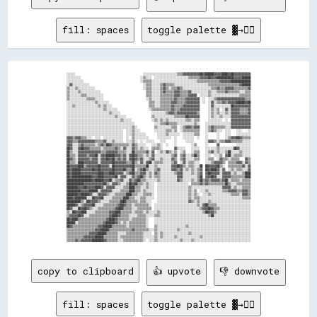
fill: spaces
toggle palette ▓→✊🏽
░░░░░░                                                ░░░░░░░░░░░░░░░░░░░░░░░░▒▒▒▒▓▓▓▓▓▓▓▓▓▓▓▓██▓▓██████▓▓▓▓▓▓████▓▓██▓▓▓▓▓▓▓▓▓▓▓▓

░░░░░░░░░░                                          ░░▒▒░░░░  ░░░░░░░░░░░░░░░░░░░░░░░░▒▒▒▒▒▒▒▒▓▓▓▓▓▓██▓▓▓▓████████████▓▓▓▓▓▓██████

░░░░░░░░░░░░                                        ░░▒▒▒▒▒▒░░░░░░░░░░░░░░░░░░░░░░░░░░░░░░░░▒▒▒▒▒▒▒▒▒▒▒▒▒▒▒▒▓▓▓▓▓▓▓▓██████████████

░░▓▓░░░░░░░░░░░░                                      ░░▒▒▒▒░░░░░░▒▒▓▓▒▒▒▒▒▒░░░░░░░░░░░░░░░░░░░░░░░░▒▒▒▒▒▒▒▒▒▒▒▒▒▒▒▒▒▒▒▒▒▒▓▓██████

▒▒░░░░▒▒░░░░░░░░░░░░                                  ░░▒▒▒▒░░░░░░▒▒▓▓▒▒░░▒▒▒▒▓▓▒▒░░░░░░░░░░░░░░░░░░░░▒▒▒▒▓▓▒▒▒▒▓▓▓▓▓▓▒▒▒▒▒▒▒▒▒▒▓▓

▒▒░░░░░░▒▒░░░░░░░░░░░░░░                                ▒▒▒▒░░░░░░▒▒▓▓▒▒▒▒▒▒▓▓▓▓▒▒▒▒▒▒▓▓░░░░░░░░░░░░▒▒░░░░▒▒▒▒▒▒▓▓▒▒▒▒▒▒▒▒░░░░▒▒▒▒

▒▒░░░░░░░░▒▒▒▒░░░░░░░░░░░░                              ▒▒▒▒░░░░░░▒▒▒▒▒▒▒▒▒▒▓▓▓▓▒▒▒▒▒▒▓▓▓▓▓▓  ░░░░░░▒▒░░░░░░░░░░░░░░░░░░░░▒▒▒▒▒▒▒▒

▒▒░░░░░░░░░░░░▒▒▒▒▒▒░░░░░░                              ░░▒▒░░░░░░▒▒▒▒▒▒▒▒▒▒▓▓▒▒▒▒▒▒▓▓▓▓▓▓▓▓▓▓  ░░  ░░░░▒▒▓▓▓▓▓▓▓▓▓▓▓▓▓▓▓▓▓▓▓▓▒▒▒▒

░░░░░░░░░░░░░░░░░░░░▒▒░░░░░░░░                            ▒▒▒▒░░░░▒▒▒▒▒▒▒▒▓▓▓▓▒▒▒▒▒▒▓▓▓▓▓▓▓▓▓▓  ░░  ░░▓▓░░▒▒▒▒▓▓▒▒▓▓▓▓▓▓██████▓▓██

░░░░▒▒░░░░░░░░░░░░░░░░▒▒░░▒▒░░░░                          ▒▒▒▒░░░░▒▒▒▒▒▒▒▒▓▓▒▒▒▒▒▒▓▓▓▓▓▓▓▓▓▓▓▓      ░░▓▓░░░░░░░░░░░░██▓▓▓▓▓▓▓▓▓▓▓▓

░░░░░░░░░░░░░░░░░░░░░░░░░░▒▒░░░░░░░░                      ░░▒▒▒▒▒▒▒▒▒▒▒▒▒▒▓▓▒▒▒▒▓▓▓▓▓▓▓▓▓▓▓▓▓▓      ░░▒▒░░▒▒  ░░▓▓░░▓▓▓▓▓▓▒▒▒▒▒▒▓▓

░░░░░░░░░░░░░░░░░░░░░░░░░░░░░░▒▒░░░░░░                      ░░░░░░░░░░▒▒▓▓▓▓▒▒▓▓▓▓▓▓▓▓▓▓▓▓▓▓▒▒      ░░▒▒░░▒▒░░░░▒▒░░▓▓▓▓▓▓▒▒▒▒▒▒▓▓

░░░░░░░░░░░░░░░░░░░░░░░░░░░░░░░░░░▒▒░░░░░░                  ▒▒░░░░░░░░░░░░░░▒▒▒▒▒▒▒▒██▓▓▓▓▓▓▓▓      ░░▒▒░░░░▒▒░░░░░░▓▓▓▓▓▓▓▓▓▓▓▓▓▓

░░░░░░░░░░░░░░░░░░░░░░░░░░░░░░░░░░░░░░▒▒░░░░░░              ░░▒▒░░▒▒░░▒▒░░░░░░░░░░░░▒▒▒▒░░▒▒▒▒      ░░░░░░░░░░  ░░  ▓▓▓▓▓▓▓▓▓▓▓▓▓▓

░░░░░░░░░░░░░░░░░░░░░░░░░░░░░░░░░░░░░░░░░░░░░░░░              ░░░░▒▒▒▒▓▓▒▒▒▒▒▒░░░░░░░░░░░░▒▒░░    ░░░░░░░░░░░░░░░░░░▓▓▓▓▓▓▓▓▓▓▓▓▓▓

░░░░░░░░░░░░░░░░░░░░░░░░░░░░░░░░░░░░░░░░░░░░░░▒▒░░            ▒▒░░░░░░░░░░▒▒▒▒  ░░▒▒▓▓▓▓▒▒▓▓▓▓    ░░▒▒▓▓▒▒▒▒▒▒▒▒░░░░▓▓▓▓▓▓▓▓▓▓▓▓▓▓

░░░░░░░░░░░░░░░░░░░░░░░░░░░░░░░░░░░░░░░░  ░░░░▒▒░░░░          ░░░░░░░░▒▒▒▒░░▒▒  ░░▒▒▒▒▒▒▒▒▒▒▒▒    ░░▒▒▓▓▒▒░░░░  ░░░░    ░░░░    ░░

░░░░░░░░░░░░░░░░░░░░░░░░░░░░░░░░░░░░░░░░  ░░░░▒▒░░░░░░░░        ░░░░░░▒▒░░░░░░░░  ░░░░░░░░▒▒▒▒    ░░      ░░    ░░░░    ░░░░░░░░░░

▓▓▓▓▒▒▓▓▓▓▒▒▒▒░░░░  ░░░░  ░░░░░░░░░░░░░░  ░░  ▒▒░░░░░░░░░░      ░░░░░░░░░░  ░░    ░░░░░░░░  ░░    ░░      ░░    ░░▒▒▓▓▓▓██▓▓▒▒▒▒▒▒

▓▓▓▓▒▒▒▒▓▓▓▓▓▓▓▓▓▓▓▓▒▒▒▒▒▒▓▓░░░░▒▒░░░░░░  ░░░░▒▒░░  ░░  ░░░░░░    ░░░░      ░░      ░░░░░░        ░░▓▓▓▓▒▒░░▒▒▒▒▓▓▓▓▒▒▒▒▒▒▒▒░░░░░░

▓▓▓▓░░░░▒▒▓▓▒▒▒▒▒▒▒▒░░▒▒▓▓▒▒██▓▓▒▒▒▒▒▒▒▒▒▒▒▒░░▓▓▒▒░░░░░░    ░░░░▒▒░░  ░░    ░░          ░░▒▒      ░░      ▓▓            ░░░░░░░░░░

██▓▓░░░░▓▓██▓▓▓▓▒▒▒▒▒▒▒▒░░▒▒▒▒▒▒▒▒▓▓▒▒░░▓▓░░░░▓▓▒▒░░▒▒░░░░  ▒▒▒▒▒▒░░        ▓▓░░░░░░    ░░░░░░    ░░░░░░░░▒▒░░░░░░░░░░██▓▓░░░░░░░░

██▒▒░░░░▓▓▓▓▓▓▓▓▓▓▓▓▓▓▓▓▒▒▒▒▓▓▓▓▓▓▓▓▒▒▒▒▒▒░░░░██▒▒▒▒▒▒▒▒▓▓░░▓▓  ░░▒▒░░▓▓▒▒░░▒▒  ░░▒▒    ░░▒▒▒▒    ░░▒▒▓▓░░▒▒░░░░▒▒██░░░░░░▒▒░░░░░░

██▒▒▒▒░░▓▓▓▓▓▓▒▒▓▓▓▓██░░▓▓▓▓██████▓▓▓▓▒▒▓▓░░▓▓██▓▓▒▒▒▒░░▒▒░░▓▓░░░░░░░░░░░░▒▒▓▓  ▒▒▓▓░░░░▒▒██▒▒    ░░░░  ░░░░▒▒  ▓▓██░░▒▒▒▒▒▒░░░░░░

██▓▓▒▒░░▓▓▓▓▓▓▓▓▒▒▓▓▓▓░░▓▓▓▓██▓▓██▒▒▓▓▒▒▓▓░░▓▓██▓▓▒▒▓▓░░░░▒▒▓▓░░░░▒▒░░░░░░▓▓▒▒  ▒▒▓▓░░░░░░▒▒▒▒    ░░▒▒▒▒  ░░▓▓▒▒▒▒░░▒▒▒▒▒▒    ▓▓▒▒

██▒▒▒▒░░████▓▓▓▓▓▓▓▓▓▓░░▓▓▓▓▓▓▓▓██▓▓▓▓▓▓▓▓▒▒▒▒██▒▒░░▓▓░░▓▓██░░▒▒▒▒▒▒░░░░░░▒▒▓▓  ░░▓▓░░▒▒▒▒░░░░    ░░░░▒▒▓▓▓▓▓▓▒▒  ▒▒▒▒▒▒▓▓▓▓░░▓▓▒▒

██▓▓▓▓▓▓████▒▒▓▓▓▓▓▓▓▓██▓▓▓▓▓▓░░██▓▓▓▓▓▓▓▓▓▓▓▓██▒▒▒▒▒▒▒▒██░░░░▒▒░░░░░░░░░░▓▓▓▓██▓▓▒▒░░▒▒▒▒░░░░██  ██▓▓▓▓▓▓██▒▒░░  ▒▒▒▒▒▒▒▒▒▒▓▓░░▓▓

██▓▓██████▓▓▓▓▓▓▓▓██▓▓██▓▓▓▓▓▓▓▓██▓▓▓▓▓▓██▒▒▒▒██░░▒▒▓▓██▒▒░░░░▒▒▓▓░░░░░░░░▓▓▓▓▒▒▓▓░░▒▒░░▒▒░░▒▒▓▓  ██▓▓████▓▓░░▓▓  ░░▒▒░░▒▒▒▒░░░░▓▓

██▓▓██████▓▓▓▓▓▓▓▓▓▓▓▓████▓▓▓▓████▓▓▓▓▓▓░░▒▒▓▓██▒▒▒▒▓▓▓▓░░▒▒░░▓▓▒▒░░░░░░░░░░▒▒▓▓▓▓░░░░░░▒▒░░▒▒▓▓  ▓▓██▓▓▓▓▓▓░░▓▓▓▓▓▓░░▒▒░░░░▒▒████

██▓▓██████████████▓▓▓▓████▓▓▓▓▓▓▓▓██░░▓▓▓▓░░░░▓▓▒▒▓▓██▒▒░░▒▒░░▒▒▒▒░░░░░░░░░░░░▓▓▓▓░░░░░░░░░░▒▒██  ▓▓▓▓██▓▓░░░░▓▓▓▓▓▓▒▒▒▒▒▒▒▒▒▒████

██████████████████▓▓██████▓▓▓▓██░░▒▒▒▒▓▓░░░░▓▓▒▒▓▓██▒▒▒▒░░░░░░░░▒▒░░░░░░░░░░░░▓▓▒▒░░░░░░▒▒░░▒▒██▒▒▓▓▒▒▓▓▓▓▓▓▒▒▓▓██░░▒▒▒▒▒▒░░▒▒▒▒▒▒

████████████▓▓▓▓▓▓▓▓▓▓▓▓▓▓██▒▒░░▓▓▓▓▒▒░░░░▒▒██▓▓██▒▒▒▒░░▒▒░░░░  ░░░░░░░░░░░░░░░░░░░░░░  ▒▒▒▒▒▒▓▓▒▒▓▓▒▒▒▒▒▒▒▒▒▒▒▒██▒▒░░░░▒▒▒▒▒▒▒▒▒▒

████████▓▓▓▓██▓▓▓▓▓▓████▓▓░░▓▓▓▓▓▓░░░░░░▒▒▒▒████▒▒▒▒░░░░▒▒░░░░  ░░░░░░░░░░░░░░░░░░░░░░▒▒░░░░░░░░░░░░░░░░░░░░░░▓▓▓▓▓▓░░▒▒░░░░▒▒▒▒▒▒

██████████▓▓▓▓▓▓██████░░▓▓▓▓▓▓▓▓░░░░░░▒▒▒▒▒▒████▒▒▒▒░░▒▒░░░░░░  ░░░░░░░░░░░░░░░░░░░░░░▒▒░░▒▒  ░░░░▒▒░░░░░░░░░░▒▒▒▒▓▓▓▓▓▓▒▒▒▒▓▓▓▓▒▒

████████▓▓██████▓▓░░░░▓▓▓▓▓▓▒▒░░░░▒▒▒▒▒▒▒▒████▒▒▒▒░░░░▒▒▒▒▒▒░░  ░░░░░░░░░░░░░░░░░░░░░░▒▒░░▒▒░░  ░░░░▒▒░░░░░░░░░░░░░░▒▒▒▒▒▒░░▓▓▓▓▒▒

████▓▓████████░░░░██▓▓▓▓██░░░░░░▒▒▒▒▒▒▒▒████▒▒▒▒░░░░▒▒▒▒░░░░░░  ░░░░░░░░░░░░░░░░░░░░░░▒▒░░▒▒▒▒░░░░░░░░░░░░░░░░░░░░░░░░░░░░░░▒▒▒▒▒▒

██████████▒▒░░██▓▓▓▓▓▓▒▒░░░░░░▒▒▒▒▒▒▒▒████▒▒▒▒▒▒▒▒░░▒▒▒▒░░░░    ░░░░░░░░░░░░░░░░░░░░░░▓▓▒▒░░▒▒░░░░░░▒▒░░░░░░░░░░░░░░░░░░░░░░░░░░░░

██████▓▓░░▒▒▓▓▓▓▓▓██░░░░░░▒▒▒▒▒▒▒▒▒▒▓▓██▓▓▒▒▒▒░░▒▒▒▒▒▒▒▒▒▒░░  ░░░░░░░░░░░░░░░░░░░░░░░░░░░░░░▒▒░░▓▓██▒▒▒▒▒▒░░░░░░░░░░░░░░░░░░░░░░░░

██▓▓░░░░██▓▓██▓▓▒▒░░░░▒▒▒▒▒▒▒▒▒▒▒▒▓▓████▒▒▒▒▒▒░░░░▒▒▒▒▒▒▒▒▒▒  ░░░░░░░░░░░░░░░░░░░░░░░░░░░░░░░░▒▒▓▓▓▓██▓▓▒▒▒▒░░░░░░░░░░░░░░░░░░░░░░

▒▒░░██▓▓▓▓████░░░░░░▒▒▒▒▒▒▒▒▒▒▓▓▓▓████▒▒▒▒▒▒▒▒░░▒▒▒▒▒▒░░▒▒░░░░░░▒▒░░░░░░░░░░░░░░░░░░░░░░░░░░░░░░▒▒██▓▓▓▓▒▒░░░░░░░░░░░░░░░░░░░░░░░░

▒▒▓▓▓▓▓▓██▓▓░░░░▒▒▒▒▒▒▒▒▒▒▒▒▒▒▓▓████▓▓▒▒▒▒▒▒░░░░░░▒▒▒▒▒▒░░░░░░▒▒▒▒░░░░░░░░░░░░░░░░░░░░░░░░░░░░░░░░░░▒▒██░░░░░░░░░░░░░░░░░░░░░░░░░░

██▓▓████▒▒▒▒▒▒▒▒▒▒▒▒▒▒▒▒▒▒▒▒▓▓████▓▓▒▒▒▒▒▒▒▒░░▒▒▒▒▒▒▒▒▒▒░░    ░░░░░░░░░░░░░░░░░░░░░░░░░░░░░░░░░░░░░░░░░░░░░░░░░░░░░░░░░░░░░░░░░░░░

██████░░▒▒▒▒▒▒▒▒▒▒▒▒▒▒▒▒▒▒▓▓██████▓▓▒▒░░▒▒░░▒▒▒▒▒▒▒▒▒▒▒▒░░    ░░░░░░░░░░░░░░░░░░░░░░░░░░░░░░░░░░░░░░░░░░░░░░░░░░░░░░░░░░░░░░░░░░░░

██▓▓▒▒▒▒▒▒▒▒▒▒▒▒▒▒▒▒▒▒▓▓▓▓██████▒▒▒▒▒▒▒▒▒▒░░▒▒▒▒▒▒▒▒▒▒▒▒░░    ▒▒░░░░░░░░░░░░░░░░░░░░▒▒░░░░░░░░░░░░░░░░░░░░░░░░░░░░░░░░░░░░░░░░░░░░

▒▒▒▒▒▒▒▒▒▒▒▒▒▒▒▒▒▒▒▒▓▓▓▓██████▒▒▒▒▒▒▒▒▒▒▒▒▒▒▒▒▓▓▒▒▒▒▒▒▒▒▒▒░░░░▒▒░░░░░░░░░░░░░░▒▒░░░░░░░░░░░░░░░░░░░░░░░░░░░░░░░░░░░░░░░░░░░░░░░░░░

▒▒▒▒▒▒▒▒▒▒▒▒▒▒▒▒▓▓▓▓▓▓██████▒▒▒▒▒▒▒▒░░░░░░▒▒▒▒▒▒▒▒▒▒▒▒░░░░░░  ▒▒░░▒▒░░░░░░░░░░░░░░░░░░▒▒░░░░░░░░░░░░░░░░░░░░░░░░░░░░░░░░░░░░░░░░░░

▒▒▒▒▒▒▒▒▒▒▒▒▓▓▓▓▓▓▓▓██████▒▒▒▒▒▒▒▒▒▒░░▒▒▒▒▒▒▒▒▒▒▒▒▒▒▒▒░░░░░░░░▒▒░░▒▒░░░░░░░░▒▒░░░░░░░░░░░░░░░░▒▒░░░░░░░░░░░░░░░░░░░░░░░░░░░░░░░░░░

copy to clipboard
👍 upvote
👎 downvote
fill: spaces
toggle palette ▓→✊🏽