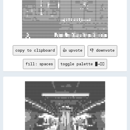
████████████████████████▓▓▓▓▓▓▓▓▒▒██▓▓▓▓▓▓▓▓▓▓▓▓██████▓▓██████▓▓██▓▓▓▓▓▓▓▓▓▓▓▓▓▓▓▓▓▓██▓▓▓▓▓▓████████▓▓▓▓▓▓▓▓▓▓▓▓▓▓████████▓▓▓▓██▓▓▓▓▓▓▓▓▓▓▓▓▓▓▓▓▓▓▓▓

████████████████████████▓▓▓▓▓▓▓▓▒▒▓▓▓▓▓▓▓▓▓▓▒▒▓▓██████████████▒▒██▓▓▓▓▓▓▓▓▓▓▓▓▓▓▓▓▓▓██▓▓▓▓▓▓████████▓▓▓▓▓▓▒▒▒▒▓▓██████████▓▓▓▓██▓▓▓▓▓▓▓▓▓▓▓▓▓▓▓▓▓▓▓▓

████████████████████████▓▓▓▓▓▓▓▓▒▒██▓▓▓▓▓▓██░░▒▒▓▓▓▓▓▓▓▓▓▓████  ▓▓▓▓▓▓▓▓▓▓▓▓▓▓▓▓▓▓▓▓██▓▓▓▓▓▓▓▓▓▓▓▓▓▓████▓▓░░▒▒████▓▓▓▓▓▓▓▓▓▓▓▓██▓▓▓▓▓▓▓▓▓▓██▓▓▓▓▓▓▓▓

██████▓▓██▓▓▓▓▓▓▓▓██▓▓██▓▓▓▓▓▓▓▓  ██▓▓▓▓▓▓██░░▓▓██████████████  ▓▓▓▓▓▓▓▓▓▓▓▓▓▓▓▓▓▓▓▓██▓▓▓▓▓▓▓▓▓▓▓▓▓▓▓▓▓▓▓▓▓▓▒▒██▒▒▓▓▓▓▓▓▓▓▓▓▓▓██▓▓▓▓▓▓▓▓████▓▓▓▓▓▓▓▓

██████████▓▓▓▓▓▓▓▓██████▓▓▓▓▓▓▓▓▓▓▓▓▓▓▓▓▓▓▓▓▒▒▓▓▓▓▓▓▓▓▓▓▓▓▓▓██░░██▓▓▓▓▓▓▓▓▓▓▓▓▓▓▓▓▓▓██▓▓▓▓▓▓▓▓▓▓▓▓▓▓▓▓▓▓██▓▓██▓▓▓▓▓▓▓▓▓▓▓▓▓▓▓▓██▓▓▓▓▓▓▓▓██▓▓▓▓▓▓▓▓▓▓

██▓▓▓▓██████████▓▓██▓▓██▓▓▓▓████▒▒████▓▓▓▓▓▓▓▓▓▓██████████████▓▓██▓▓▓▓▓▓▓▓▓▓▓▓▓▓▓▓▓▓██▓▓▓▓▓▓▓▓▓▓▓▓▓▓▒▒▓▓▒▒████▓▓▒▒▓▓▓▓▓▓▓▓▓▓▓▓██▓▓▓▓▓▓▓▓▓▓██▒▒██▓▓▓▓

██▓▓▓▓▓▓████▓▓▓▓▒▒▓▓▓▓▓▓▓▓▓▓████░░██████▓▓▓▓▓▓▓▓▓▓▓▓████▓▓████████▓▓▓▓▓▓▓▓▓▓▓▓▓▓▓▓▓▓██▓▓▓▓▓▓▓▓▓▓▓▓▓▓▓▓▓▓▓▓████████▓▓▓▓▓▓▓▓▓▓▓▓██▓▓▓▓▓▓██████▓▓▓▓▓▓▓▓

██▓▓▓▓▓▓▒▒▓▓▓▓▓▓▒▒▓▓▓▓██▓▓▓▓████▒▒████▓▓▓▓██▓▓▓▓▓▓▓▓██████▓▓▓▓▓▓██▓▓▓▓▓▓▓▓▓▓▓▓▓▓▓▓▓▓██▓▓▓▓▓▓▓▓▓▓▓▓▓▓▓▓▓▓▓▓██▓▓▓▓██████████▓▓▓▓██▓▓▓▓▓▓▓▓▓▓▓▓▓▓▓▓▓▓▓▓

██▓▓▓▓████████████▓▓▓▓██▓▓▓▓▓▓▓▓░░▓▓▓▓▓▓▓▓██▓▓▓▓▓▓▓▓██▓▓▓▓██▓▓▓▓██▓▓▓▓▓▓▓▓▓▓▓▓▓▓▓▓▓▓██▓▓▓▓▓▓▓▓▓▓▓▓▓▓▓▓▓▓▓▓██▓▓▓▓▓▓▓▓▓▓▓▓▓▓▓▓▓▓██▓▓▓▓▓▓██▓▓▓▓▓▓▓▓▓▓▓▓

██▓▓▓▓██▓▓████████▓▓▓▓████▓▓██▓▓░░▒▒██▓▓▓▓██▓▓▓▓████████████▓▓▓▓██▓▓▓▓▓▓▓▓▓▓▓▓▓▓▓▓▓▓██▓▓▓▓▓▓▓▓▓▓▓▓▓▓▓▓▓▓▓▓██▓▓▓▓▓▓▓▓▓▓▓▓▓▓▓▓▓▓██▓▓▓▓▓▓▓▓▓▓▓▓▓▓▓▓▓▓▓▓

██▓▓▓▓▓▓▒▒▓▓▓▓▓▓▓▓▓▓▓▓▓▓▓▓▓▓▓▓▓▓▓▓▓▓▓▓▓▓▓▓▓▓▓▓▓▓▓▓▒▒▒▒▓▓▓▓▓▓▓▓▓▓██▓▓▓▓▓▓▓▓▓▓▓▓▓▓▓▓▓▓██▓▓▓▓▓▓▓▓▓▓▓▓▓▓▓▓▓▓▓▓██▓▓▓▓▓▓▓▓▓▓▓▓▓▓▓▓▓▓██▓▓▓▓▓▓▓▓████▓▓▓▓▓▓▓▓

██▓▓██▓▓▓▓▓▓▓▓▓▓▓▓▓▓████▓▓▓▓▓▓▓▓▓▓▓▓▓▓▓▓▓▓▓▓▓▓▓▓▓▓▓▓▓▓▓▓▓▓▓▓▓▓████▓▓▓▓▓▓▓▓▓▓▓▓▓▓▓▓▓▓██▓▓▓▓▓▓▓▓▓▓▓▓▓▓▓▓▓▓▓▓██▓▓▓▓▓▓▓▓▓▓▓▓▓▓▓▓▓▓██▓▓▓▓▓▓██████▓▓▓▓▓▓██

██▓▓████████████▓▓██▓▓████▓▓▓▓▓▓▓▓▓▓▓▓▓▓▓▓▓▓▓▓██████████▓▓████████▓▓▓▓▓▓▒▒▓▓▒▒▓▓░░▓▓▒▒▓▓▓▓▒▒▓▓▒▒▓▓░░▓▓▒▒▓▓██▓▓▓▓▓▓▓▓▒▒▓▓▓▓▓▓▓▓██▓▓▓▓▓▓████▓▓▓▓▓▓▓▓▓▓

██▓▓▓▓▓▓▓▓▓▓▓▓▓▓▓▓██▓▓▓▓██████▓▓▓▓▓▓▓▓▓▓▓▓▓▓▓▓▓▓▓▓▓▓▓▓▓▓▓▓▓▓██▓▓██▒▒▒▒░░░░▓▓░░▓▓░░▓▓░░▓▓▒▒░░▓▓░░▓▓░░▓▓░░▒▒▒▒▒▒▒▒░░▒▒░░▓▓▓▓▓▓▓▓██▓▓▓▓▓▓▓▓▓▓▓▓▓▓▓▓▓▓▓▓

██████████████████████████████████████████████████████████████████▓▓▓▓▓▓▒▒▓▓▓▓▓▓▓▓▓▓██▓▓▓▓▓▓▓▓▓▓▓▓▓▓▒▒▓▓▓▓██▓▓▓▓▓▓▓▓▓▓▓▓▓▓▓▓▓▓▓▓▓▓▓▓▓▓▓▓▓▓▓▓▓▓▓▓▓▓▓▓

████████████████████████████████████████████████████████████████▓▓▓▓██▓▓████▓▓████▓▓▓▓▓▓▓▓▓▓▓▓████▓▓██████▓▓████▓▓████▓▓▓▓████▓▓████▓▓▓▓████▓▓████▓▓

████████████████████████████████████████████████████████████████████▓▓▓▓▓▓▓▓▓▓▓▓▓▓██████▓▓▓▓▓▓▓▓▓▓▓▓▓▓▓▓▓▓██▓▓▓▓▓▓▓▓▓▓▓▓▓▓▓▓▓▓██▓▓▓▓▓▓▓▓▓▓▓▓▓▓▓▓▓▓▓▓

████████████████████████████████████████████████████████████████████████████████████████▓▓▓▓▓▓▓▓▓▓▓▓▓▓▓▓██████████████████████████████████████████▓▓

████████████████████████████████████████████████████████████████████▓▓▓▓▓▓▓▓▓▓▓▓▓▓██████▓▓▓▓▓▓▓▓▓▓▓▓▓▓▓▓████▓▓▓▓▓▓▓▓▓▓▓▓▓▓▓▓████▓▓▓▓▓▓▓▓▓▓▓▓▓▓▓▓▓▓▓▓

████████████████████████████████████████████████████████████████▓▓▓▓▓▓▓▓▓▓▓▓▓▓▓▓██▓▓▓▓██▓▓▓▓▓▓▓▓▓▓▓▓▓▓▓▓▓▓▓▓▓▓██▓▓▓▓▓▓▓▓▓▓▓▓▓▓▓▓▓▓██▓▓▓▓▓▓▓▓▒▒▓▓▓▓▓▓

████████████████████████████████████████████████████████████████████████████████████████████████████████████████████████████████████████████████████

██████████████████████████████████████████████████████████████████████████▓▓██████████████▓▓████████████████████████████████▓▓██████████████████████

████████░░▓▓████████████████████████████████████████████  ░░██▓▓▓▓██▓▓████░░░░██████▓▓░░▒▒▒▒▓▓▓▓▓▓██████▒▒▒▒▓▓▓▓████████▓▓▒▒▒▒▓▓▓▓████▓▓██▓▓▓▓██████

████████▓▓░░████████████████████████████████████████████  ░░▒▒▓▓░░░░░░▓▓▓▓    ░░▒▒▓▓▓▓▓▓  ▓▓▓▓▒▒▒▒▓▓▒▒▓▓▓▓  ▒▒▒▒▓▓░░░░▓▓▓▓▓▓░░▓▓▓▓▓▓▒▒▓▓░░▒▒▓▓  ░░██

████████░░▒▒████████████████████████████████████████████  ▓▓░░▓▓░░░░░░▓▓▓▓▒▒  ▒▒▒▒▓▓▓▓▒▒░░▒▒▒▒░░▒▒▓▓░░▓▓▓▓░░▒▒▓▓▓▓░░░░▒▒▓▓▒▒░░▓▓▓▓▓▓▒▒▓▓░░▒▒▒▒░░  ██

copy to clipboard
👍 upvote
👎 downvote
fill: spaces
toggle palette ▓→✊🏽
██████████████████████████████████████████████▓▓▓▓██████████████████████████████████████████▓▓████████████████████████████████████████████

██████████████████████████████████████████████▓▓▓▓████████████████████████████████████████▓▓▓▓████████████████████████████████████████████

████████████████████████████████████████████████▓▓██████████████████████▓▓▓▓▓▓████████████▓▓██████████████████████████████████████████████

████████████████████████████████████████████████▓▓▓▓██████████▓▓▓▓▓▓██▓▓▓▓▓▓▓▓▓▓████████▓▓▓▓██████████████████████████████████████████████

██████████████████████████████████████████████████▓▓██████████████████████████████████████████████████████████████████████████████████████

██████████████████████████████████████████████████████████████████████████████████████████████████████████████████████████████████████████

████████████████████████████████████████████████████▓▓██████████████▓▓████████████████▓▓██████████████████████████████████████████████████

████████████████████████████████████████████████████▓▓▓▓▓▓▓▓▓▓▓▓▓▓▓▓▓▓▓▓▓▓▓▓████████▓▓▓▓██████████████████████████████████████████████████

████████████████████████████▓▓▒▒▒▒▒▒▒▒▒▒▒▒▒▒▒▒▒▒▒▒▒▒▒▒▒▒▒▒▒▒▒▒▒▒▒▒▒▒▒▒▒▒▒▒▒▒▒▒▒▒▒▒▒▒▒▒▒▒▒▒▒▒▒▒▒▒▒▒▒▒▒▒▒▒▒▒▒▒▒▒▓▓██████████████████████████

████████████████████████████▒▒                                                                                ▓▓██████████████████████████

██████████████████████████████▓▓██▓▓▓▓▓▓▓▓▓▓▓▓▓▓▓▓▓▓▓▓▓▓▓▓▓▓▓▓▓▓▓▓▓▓▓▓▓▓▓▓▓▓▓▓▓▓▓▓▒▒▓▓▓▓▓▓▓▓▓▓▓▓▓▓▓▓▓▓▓▓▓▓██▓▓████████████████████████████

▓▓▓▓▓▓████████████████████████████████▓▓████████████▓▓██▓▓▓▓██▓▓▓▓▓▓▓▓▓▓██▓▓██▓▓██▓▓▓▓██▓▓▓▓▓▓▓▓▓▓████████▓▓████████████████████████████▓▓

▒▒▓▓▓▓▓▓▓▓████████████████████████▓▓████████████████████████████████████████████████████████████████████████████████████████████████▓▓▓▓▓▓

▒▒  ▒▒▓▓▓▓▓▓▓▓████████████▓▓████████████████▓▓▓▓▓▓▓▓▓▓▓▓▓▓▓▓▓▓▓▓▓▓██▓▓▓▓▓▓▓▓▓▓██▓▓▓▓▓▓▓▓▓▓▓▓████▓▓████▓▓████████▓▓████████████▓▓▓▓▓▓▓▓▓▓░░

██████▒▒░░▒▒▓▓▓▓▓▓▓▓██████▓▓▓▓██████████████▓▓▓▓████▓▓▓▓▓▓▓▓▓▓▓▓▓▓▓▓▓▓▓▓▓▓▓▓▓▓▓▓▓▓▓▓▓▓▓▓████▓▓▓▓████████████▓▓▓▓▒▒██████▓▓▓▓▓▓▓▓▓▓▒▒  ░░▓▓

████████▓▓██░░░░▒▒▓▓▓▓▓▓████████▓▓▓▓████████████████▓▓▓▓▓▓▒▒▓▓▓▓▓▓██▓▓██▓▓██▓▓▓▓▓▓▓▓▓▓▓▓██████▓▓▓▓██████▓▓▓▓████████▓▓▓▓▓▓▒▒░░░░░░▓▓██████

████████████▓▓██▓▓▒▒░░▒▒▓▓▓▓████████▓▓██████▓▓██████▓▓██▓▓▓▓▓▓██████▓▓████▓▓██████████████████▓▓██▓▓▓▓▓▓████████▓▓▓▓▒▒░░░░▓▓▓▓▓▓▓▓████████

████████████▓▓▓▓▓▓▓▓▓▓▒▒░░▒▒▓▓▓▓██▓▓████▓▓████▓▓██████▓▓██████▓▓░░░░▓▓░░░░░░████▓▓████████████████▓▓▓▓██▓▓██▓▓▓▓▒▒  ▒▒▓▓██████████████████

██████████████████▓▓▓▓▓▓▓▓▓▓░░▒▒▓▓▓▓██▓▓██▓▓████▓▓████▓▓██▒▒▓▓▓▓▓▓▓▓▓▓▓▓▒▒▒▒░░▒▒▒▒▓▓████▓▓██████████▓▓██▓▓▓▓░░░░▓▓▓▓██████████████████████

▓▓▓▓██▓▓████████████████▓▓▓▓▓▓▓▓▒▒░░▓▓▓▓██▓▓██▓▓████████▓▓██▓▓██▓▓▓▓▓▓██████████▒▒████▓▓████▓▓██████▓▓▒▒░░░░▓▓▓▓▓▓████████████████████████

▓▓▓▓▓▓▓▓▓▓▓▓████████████████████▓▓▓▓▓▓░░▓▓██▓▓██▓▓▓▓████▓▓▓▓▒▒▒▒▒▒▒▒▒▒▒▒▒▒▒▒▒▒▓▓▒▒██▓▓████▓▓▓▓▓▓▓▓▒▒░░▒▒▓▓▓▓██████████████████████▓▓██▓▓▓▓

▒▒▒▒▒▒▓▓▒▒▓▓▓▓▓▓▓▓▓▓▓▓██████████████████▓▓░░▓▓▓▓████▓▓██▓▓██▓▓▓▓▒▒░░▓▓▒▒░░▒▒▒▒████▓▓██▓▓████▓▓▒▒░░▓▓▓▓▓▓▓▓████████████████▓▓▓▓▓▓▓▓▓▓▒▒▒▒▒▒

▒▒▒▒▒▒▒▒▓▓▓▓▓▓▓▓▓▓▓▓▓▓▓▓▓▓▓▓▓▓▒▒░░░░░░▒▒██████▒▒▒▒██▓▓▓▓▓▓▓▓▓▓▓▓▒▒░░▓▓▒▒░░░░▒▒▓▓▓▓▓▓██▓▓▓▓░░▒▒▓▓▓▓▓▓▒▒░░░░▒▒▒▒▓▓▓▓▓▓▓▓▓▓▓▓▓▓▓▓▓▓▓▓▓▓▒▒▒▒▒▒

▒▒▒▒▒▒▒▒▓▓▓▓▓▓▓▓▓▓██▓▓▓▓▒▒▓▓▒▒░░            ░░▒▒▓▓▓▓████▓▓▓▓▓▓██░░░░▒▒▒▒░░░░▒▒████▓▓▓▓▓▓▓▓▒▒▒▒▒▒░░          ░░▒▒▒▒▓▓████▓▓▓▓▓▓▓▓▓▓▒▒▒▒▒▒░░

░░▒▒▒▒▒▒▒▒▓▓▓▓▓▓▓▓████▒▒        ▒▒░░      ░░      ▒▒▓▓▓▓▒▒▓▓▓▓▒▒░░░░░░▒▒░░░░▒▒▓▓▒▒▒▒██▒▒░░              ▒▒░░░░░░░░▓▓▓▓████▓▓▓▓▓▓▓▓▒▒░░░░░░

▒▒▒▒▒▒▒▒▒▒▓▓▓▓▓▓████▓▓▓▓▓▓▓▓▓▓▓▓░░  ░░  ░░▒▒▒▒░░░░        ▓▓▒▒░░░░▒▒  ▒▒░░░░▒▒▒▒▒▒  ░░░░  ░░  ▓▓░░░░    ▒▒▓▓▓▓██████████████▓▓▓▓▓▓▓▓▒▒▒▒▒▒

▒▒▒▒▒▒▒▒▓▓▓▓▓▓▓▓▓▓▓▓▓▓▓▓████████▒▒  ▓▓  ▒▒▓▓▒▒░░░░▒▒░░░░░░██▒▒░░░░▒▒  ▓▓░░░░▒▒▒▒▒▒░░  ░░░░░░▒▒░░▒▒▒▒▒▒▓▓░░▓▓████████▓▓██▓▓▓▓▓▓▓▓▓▓▓▓▒▒▒▒▒▒

▒▒▒▒▓▓▓▓▓▓▓▓▓▓▓▓▓▓▓▓▓▓██████████▓▓░░▓▓░░▒▒▓▓▒▒▒▒▒▒▒▒▒▒░░░░▓▓▓▓▒▒░░▒▒  ▓▓░░░░▒▒▒▒▓▓▒▒░░░░▓▓▒▒▒▒▒▒▒▒▒▒▓▓▓▓  ▒▒████████▓▓▓▓▓▓▓▓▓▓▓▓▓▓▓▓▓▓▒▒▒▒

▓▓▓▓▓▓▓▓▓▓▓▓▓▓▓▓▓▓▓▓██████████▓▓▒▒▓▓██░░▒▒▓▓▒▒▓▓▒▒░░▒▒░░▒▒▒▒▒▒░░░░▒▒  ▓▓░░░░▒▒▓▓▓▓░░░░░░▒▒▒▒▒▒▒▒▒▒▓▓▓▓▓▓  ▒▒████████▓▓▒▒▓▓██▓▓▓▓▓▓▓▓▓▓▓▓▒▒

▓▓▓▓▓▓▓▓▓▓▓▓▓▓▓▓██▓▓▒▒████████▒▒  ░░░░░░░░▓▓▓▓▒▒▒▒▒▒██░░▒▒▒▒▒▒▒▒▒▒▓▓  ▓▓░░▒▒▒▒▓▓▓▓  ▒▒▓▓▓▓▓▓▒▒▒▒▒▒░░░░▒▒  ▒▒▓▓████████▓▓████▓▓▓▓▓▓▓▓▓▓▓▓▓▓

▓▓▓▓▓▓▓▓▒▒▓▓▓▓▓▓████▒▒▒▒░░░░▒▒▓▓▓▓▓▓▓▓▓▓▓▓▓▓▓▓▒▒░░  ▒▒  ▒▒▓▓▒▒▒▒▒▒▓▓  ▓▓▒▒▒▒▒▒▓▓▒▒▓▓  ░░▓▓▓▓▒▒▓▓▓▓▓▓▒▒▓▓▓▓▒▒▒▒  ▒▒░░▓▓██████▓▓▓▓▓▓▓▓▓▓▓▓▓▓

▓▓▓▓▓▓▓▓▓▓▓▓▓▓▓▓██████████████▓▓██▓▓▓▓▓▓▒▒▓▓          ░░▓▓▓▓▒▒▒▒▒▒▒▒▒▒▓▓▒▒▒▒▒▒▓▓▓▓▓▓░░  ████  ░░▒▒▒▒▓▓▓▓██▓▓████████████████▓▓▓▓▓▓▓▓▓▓▓▓▓▓

▓▓▓▓▓▓▓▓██▓▓▓▓████████████████████▓▓▓▓░░  ▒▒░░░░░░░░  ▒▒▓▓▓▓▒▒▒▒▒▒▒▒▒▒▓▓▒▒▒▒▒▒▒▒▓▓▓▓░░  ██▓▓  ░░░░  ▒▒██▓▓████████████████████▓▓▓▓▓▓██▒▒▒▒

▓▓▓▓▓▓▓▓██▓▓▓▓██████████████████▒▒    ░░░░░░░░░░░░░░░░▓▓▓▓▓▓▒▒▒▒▒▒▓▓▓▓▓▓▒▒▒▒▒▒▒▒▓▓▓▓▒▒  ▓▓▓▓  ░░░░░░░░    ████████████████████▓▓▓▓▓▓██▒▒▒▒
