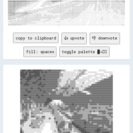
copy to clipboard
👍 upvote
👎 downvote
fill: spaces
toggle palette ▓→✊🏽
▓▓████▓▓████▓▓██████████▓▓▓▓▓▓▓▓██▓▓▓▓▓▓▓▓▓▓▓▓▒▒▒▒░░        ░░░░░░▒▒░░▒▒▒▒░░            ░░░░░░░░        

████▓▓██▓▓████████████▓▓██▓▓██▓▓▓▓▓▓▓▓▓▓▓▓▓▓▒▒  ░░░░░░░░░░░░░░  ░░░░▒▒▒▒░░  ░░░░░░░░░░        ░░░░░░░░░░

████████▓▓██▓▓▓▓██████▓▓▓▓▓▓▓▓▓▓▓▓▓▓▓▓▓▓▓▓▓▓▒▒▒▒░░░░░░░░░░░░░░░░░░▒▒▒▒▒▒░░░░        ░░░░░░░░░░      ░░░░

██████▓▓▓▓████████████▓▓▓▓██▓▓▓▓▓▓▓▓▓▓▓▓▓▓▓▓▒▒▒▒░░░░░░░░░░░░░░░░▒▒▒▒░░      ░░░░░░░░░░    ░░░░░░░░  ░░▓▓

▓▓████▓▓██████▓▓██▓▓▓▓██▓▓▓▓▓▓▓▓▓▓▓▓▓▓▓▓▓▓▓▓░░░░░░░░░░░░░░░░  ▒▒▒▒    ░░░░░░░░░░    ░░░░░░░░    ░░▒▒▓▓▓▓

██▓▓▓▓██████▓▓▓▓▓▓▓▓████▓▓██▓▓▓▓▓▓▓▓▓▓▓▓▓▓▒▒▒▒░░░░░░░░▒▒░░░░▒▒▒▒░░░░░░░░░░░░░░  ░░░░░░░░  ░░▒▒▓▓▓▓▓▓▓▓▓▓

▓▓▓▓▓▓▓▓██▓▓▓▓▓▓▓▓██▓▓▓▓▓▓▓▓▓▓▓▓▓▓▓▓▓▓▓▓▓▓▒▒▒▒░░░░░░▒▒░░▒▒▒▒▒▒  ░░░░░░░░░░  ░░░░░░░░  ░░▒▒▓▓▓▓▓▓▓▓▓▓▓▓▓▓

██▓▓▓▓██▓▓▓▓▓▓████▓▓▓▓██▓▓▓▓▓▓▓▓▓▓▓▓▓▓▓▓▓▓▒▒░░░░░░░░▒▒░░▒▒▒▒▒▒░░  ░░░░▒▒  ░░░░░░  ░░▒▒▓▓▓▓▓▓▓▓▓▓▓▓▓▓▓▓▓▓

▓▓▓▓██████▓▓▓▓▓▓▓▓▓▓████▓▓██▓▓▓▓▓▓▓▓▓▓▓▓▓▓▒▒░░░░░░▒▒▒▒▒▒▒▒▒▒▒▒░░░░░░░░░░░░░░░░  ▓▓▓▓▓▓▓▓▓▓▓▓▓▓▓▓▓▓▓▓▓▓▓▓

▓▓▓▓▓▓▓▓▓▓▓▓▓▓▓▓▓▓▓▓▓▓▓▓██▓▓▓▓▓▓▓▓▓▓▓▓▓▓▓▓▒▒▒▒░░▒▒▒▒▒▒▓▓▒▒▒▒▒▒░░░░░░▒▒░░░░░░▒▒▓▓▓▓▓▓▓▓▓▓▓▓▓▓▓▓▓▓▓▓▓▓▓▓▓▓

▓▓▓▓▓▓▓▓▓▓▓▓██▓▓▓▓▓▓██▓▓▓▓▓▓▓▓▓▓▓▓▓▓▓▓▓▓▒▒░░▒▒▓▓▓▓▓▓▓▓▒▒▒▒▓▓▒▒▒▒▒▒░░░░░░▒▒▓▓▓▓▓▓▓▓▓▓▓▓▓▓▓▓▓▓▓▓▓▓▓▓▓▓▓▓▓▓

▓▓▓▓▓▓██▓▓▓▓▓▓▓▓▓▓▓▓▓▓██▓▓▓▓▓▓▓▓▓▓▓▓░░▒▒▓▓▒▒▒▒▒▒▒▒▓▓▒▒▒▒▒▒▒▒░░▒▒▒▒░░░░▒▒▓▓▓▓▓▓▓▓▓▓▓▓▓▓▓▓▓▓▓▓▓▓▓▓▓▓▓▓▓▓▓▓

▓▓▓▓▓▓▓▓████▓▓▓▓▓▓▓▓▓▓▓▓▓▓██▓▓▓▓▓▓▓▓▓▓▓▓▒▒▒▒▒▒▒▒▓▓▒▒▓▓▒▒▒▒▒▒▒▒▒▒▓▓▓▓▒▒░░  ░░▒▒▓▓▓▓▓▓▓▓▓▓▓▓▓▓▓▓▓▓▓▓▓▓▓▓▓▓

▓▓▓▓▓▓▓▓▓▓▓▓▓▓▓▓▓▓▓▓▓▓▓▓▓▓▓▓▓▓▓▓▒▒▓▓▓▓▓▓▒▒▒▒▓▓▓▓▒▒▒▒▓▓▒▒▒▒▒▒▓▓▓▓▓▓▓▓▓▓▓▓▓▓░░  ▒▒▓▓▓▓▓▓▓▓▓▓▓▓▓▓▓▓▓▓▓▓▓▓▓▓

▓▓▓▓████▓▓▓▓▓▓▓▓▓▓██▓▓▓▓██▓▓▓▓▓▓▓▓▓▓▓▓▓▓▓▓▓▓▓▓▓▓▒▒▒▒▒▒▒▒▓▓▓▓▓▓▓▓▓▓▓▓▓▓▓▓▓▓▓▓▓▓▓▓▓▓▓▓▓▓▓▓▓▓▓▓▓▓▓▓▓▓▓▓▓▓▓▓

▓▓▓▓▓▓▓▓▓▓██▓▓▓▓▓▓▓▓██▓▓▓▓▓▓▓▓▓▓▓▓▓▓▓▓▓▓▓▓▓▓▓▓▓▓▓▓▓▓▓▓▓▓▓▓▓▓▓▓▓▓▓▓▓▓▓▓▓▓▓▓▓▓▓▓▓▓▓▓▓▓▓▓▓▓▓▓▓▓▓▓▓▓▓▓▓▓▓▓▓▓

▓▓▓▓▓▓▓▓▒▒▓▓▓▓▓▓▓▓▓▓▓▓▓▓▓▓▓▓▓▓████▓▓▓▓▓▓▓▓▓▓▓▓▓▓▓▓▓▓▓▓▓▓▓▓▓▓▓▓▓▓▓▓▓▓▓▓▓▓▓▓▓▓▓▓▓▓▓▓▓▓▓▓▓▓▓▓▓▓▓▓▓▓▓▓▓▓▓▓▓▓

▓▓▒▒▓▓▓▓▓▓▓▓▒▒▓▓▓▓▓▓▓▓▓▓▓▓▓▓▓▓██████░░      ░░▓▓▓▓▓▓▓▓▓▓▓▓▓▓▓▓▓▓▓▓▓▓▓▓▓▓▓▓▓▓▓▓▒▒▓▓▓▓▓▓▓▓▓▓▓▓▓▓▓▓▓▓▓▓▓▓▓▓

▓▓▒▒▓▓▓▓▓▓▓▓▓▓▒▒▓▓▓▓▓▓▓▓▓▓▓▓████▓▓░░░░░░  ░░  ░░▓▓▓▓▓▓▓▓▓▓▓▓▓▓▓▓▓▓▓▓▓▓▓▓▓▓▓▓▓▓▓▓▓▓▓▓▓▓▓▓▓▓▓▓▓▓▓▓▓▓▓▓▓▓▓▓

▒▒██▒▒▓▓▒▒▓▓▒▒▒▒▒▒▓▓▒▒▓▓▒▒▓▓██▓▓▒▒▒▒░░▒▒░░▒▒░░▒▒▒▒▓▓▓▓▓▓▓▓██▓▓▓▓▓▓▓▓▓▓▓▓▓▓▓▓▒▒▓▓▓▓▓▓▓▓▒▒▓▓▓▓▓▓▓▓▓▓▓▓▓▓▓▓

▒▒▓▓▓▓▓▓▒▒▓▓░░▒▒░░▓▓▒▒▓▓▒▒▓▓▓▓▒▒▓▓▒▒▒▒▒▒▒▒▓▓▒▒▒▒▒▒▒▒▒▒▓▓▓▓▓▓▓▓▓▓▒▒▓▓▓▓▓▓▓▓▓▓▒▒▒▒▒▒▒▒▒▒▒▒▒▒▒▒▒▒▒▒▒▒▒▒▓▓▒▒

▒▒▓▓▓▓▓▓▒▒▓▓▒▒▒▒▒▒▒▒▒▒▒▒▒▒▒▒▒▒▒▒▓▓▓▓▒▒▒▒▒▒▒▒▓▓▓▓▒▒▓▓▓▓▓▓▓▓▓▓▓▓▒▒▓▓▓▓▒▒▒▒▓▓▓▓▒▒▒▒▓▓▓▓▓▓▒▒▓▓▒▒▒▒▒▒▓▓▒▒▒▒▒▒

▒▒▓▓▒▒▓▓▒▒▒▒▒▒░░▒▒▒▒▒▒██▒▒▒▒▒▒▒▒▒▒▒▒▓▓▒▒▒▒▓▓▒▒▓▓▓▓▓▓▓▓▒▒▓▓▓▓▓▓▓▓▓▓▓▓▒▒▓▓▒▒▒▒▒▒▒▒▒▒▒▒▒▒▒▒▒▒▒▒▒▒▒▒▒▒▓▓▓▓▓▓

▒▒▒▒▒▒▒▒▒▒░░▒▒▒▒▒▒▒▒▒▒░░▒▒▒▒▒▒▒▒▒▒▒▒▓▓▒▒▒▒░░▓▓▒▒▒▒▒▒▒▒▒▒▓▓▓▓▒▒▒▒▓▓▒▒▒▒▒▒▒▒▒▒▒▒▓▓▒▒▓▓▒▒▒▒▓▓▓▓▓▓▓▓▒▒▒▒▒▒▒▒

░░▒▒▒▒▓▓▒▒░░▓▓▒▒▒▒▒▒▒▒▒▒▒▒░░░░░░░░▒▒▓▓▒▒▒▒▒▒░░▓▓▓▓▒▒░░░░▒▒▒▒▓▓▓▓▒▒▒▒▒▒▒▒▒▒▒▒▒▒▒▒░░░░░░░░▒▒▒▒▓▓▓▓▒▒▓▓▓▓▓▓

░░▓▓▒▒▓▓▓▓░░▒▒▒▒▒▒░░░░░░░░░░░░░░░░░░▒▒▒▒▒▒▒▒░░░░▒▒▓▓▓▓░░░░▒▒▓▓▓▓▓▓▓▓▓▓▒▒▒▒▒▒▓▓▓▓▓▓▓▓▓▓▒▒▒▒▒▒▒▒▒▒▒▒▒▒▓▓▒▒

░░▒▒▓▓▓▓▒▒░░▓▓▓▓▒▒▒▒▒▒░░▓▓▓▓░░░░░░░░░░▒▒▒▒▒▒▒▒▒▒░░▒▒▓▓▓▓▒▒▓▓▓▓▓▓▓▓▓▓▓▓▒▒▒▒▒▒▓▓▒▒▓▓▓▓▓▓▓▓▓▓▓▓▓▓▓▓▒▒▒▒▒▒▓▓

░░▒▒▓▓▓▓▒▒░░░░░░░░▓▓▒▒▒▒▒▒▒▒░░░░▓▓░░░░▓▓▒▒▒▒▒▒▒▒░░░░▒▒▓▓▓▓▓▓▓▓▓▓▓▓▓▓▒▒▒▒▒▒▒▒▓▓▓▓▓▓▒▒▒▒▒▒▒▒▒▒▓▓▓▓▓▓▒▒▒▒▒▒

▓▓▓▓▓▓▓▓░░░░▒▒▒▒▒▒▒▒▒▒▒▒▒▒░░░░░░░░░░░░▒▒▒▒▒▒▒▒▒▒▒▒░░░░  ▒▒▒▒▓▓▓▓▓▓▓▓▓▓▓▓▓▓▒▒▓▓▓▓▓▓▓▓▓▓▓▓▓▓▓▓▓▓▓▓▓▓▓▓▒▒▒▒

▓▓▓▓▒▒░░░░░░▒▒▒▒▒▒▒▒▒▒░░▒▒░░░░░░░░░░░░▒▒██▒▒▒▒▓▓▓▓▒▒▒▒▒▒▒▒██▓▓▓▓▓▓▓▓▓▓▓▓██▓▓▓▓▒▒▓▓▓▓▓▓▓▓▓▓▓▓▓▓▓▓▓▓▓▓▒▒▓▓

▓▓▒▒░░░░░░░░▓▓▒▒▒▒▒▒░░▒▒░░░░      ░░░░░░▓▓▒▒▓▓▓▓▓▓▒▒░░▓▓▓▓████▓▓▓▓▓▓▓▓▓▓██▓▓▓▓▓▓▓▓▒▒▒▒▓▓▓▓▓▓▓▓▓▓▓▓▓▓▒▒▓▓

░░▒▒░░░░░░▓▓▒▒▒▒▒▒▒▒▒▒░░░░░░      ░░░░░░▒▒▓▓▓▓▓▓▓▓░░░░▓▓▓▓▒▒██████▓▓▓▓▓▓▓▓▓▓▓▓▓▓▓▓▓▓▓▓▓▓▒▒▒▒▓▓▒▒▓▓▓▓▓▓▓▓

▒▒░░░░░░░░░░▒▒▓▓▒▒▒▒▒▒░░░░        ░░░░░░▒▒▓▓▓▓▓▓▒▒░░░░▓▓▓▓▒▒▒▒██████▓▓▓▓██▓▓▓▓▓▓▓▓▓▓▓▓▓▓▓▓▓▓▓▓▒▒▒▒▓▓▓▓▓▓

▓▓░░░░░░░░░░░░░░░░░░░░░░░░        ░░░░░░░░██▒▒▒▒▓▓▒▒▒▒▒▒▓▓░░▒▒▒▒▓▓██████▓▓▓▓▓▓▓▓▓▓▓▓▓▓████▓▓▓▓▓▓▓▓▒▒▒▒▓▓

██▒▒░░░░░░░░░░░░░░░░░░░░            ░░▒▒░░▓▓▓▓▒▒▒▒▒▒▒▒▒▒▒▒░░▒▒▒▒▒▒▓▓██████▓▓▓▓▓▓▓▓▓▓██████▓▓▓▓▓▓▓▓▓▓▓▓▓▓

██▓▓░░░░░░░░░░░░  ░░░░░░            ░░░░░░▒▒▓▓▒▒▓▓▓▓▓▓██░░░░░░░░▒▒▒▒▓▓████████▓▓▓▓▓▓▓▓██▓▓▓▓████████▓▓▓▓
