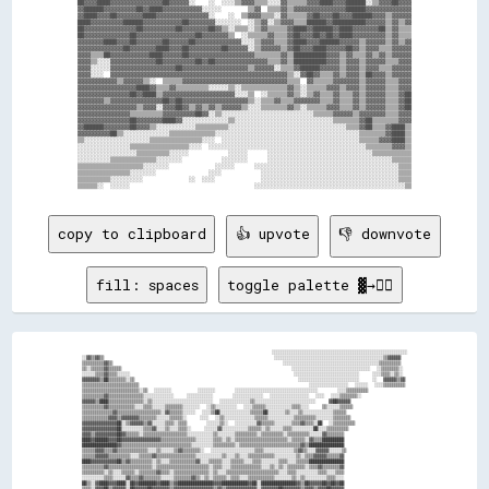
██▓▓▓▓████▓▓▓▓▓▓▓▓▓▓▓▓▓▓▓▓██▓▓▓▓▓▓░░    ░░  ░░░░▒▒▓▓▓▓▒▒▒▒░░░░▓▓▒▒▒▒▒▒▓▓▓▓████▓▓▓▓██████░░▒▒▓▓▓▓██▓▓▓▓

▓▓██████▓▓▓▓▓▓▓▓▓▓██▓▓████▓▓▓▓▓▓▓▓▓▓▓▓░░░░░░        ▒▒▓▓  ▒▒▒▒▓▓▒▒▓▓▓▓▓▓▓▓▓▓▓▓▓▓▓▓██████▓▓▓▓▓▓▓▓▓▓▓▓▓▓

▓▓████▓▓▓▓██▓▓▓▓▓▓▓▓████▓▓▓▓▓▓▓▓▓▓▓▓▓▓▓▓░░    ░░  ▒▒▓▓▓▓▒▒▒▒░░▓▓▒▒▒▒▒▒▓▓██▓▓▓▓██▓▓▓▓██████▓▓▓▓▒▒▓▓▓▓▓▓

████▓▓▓▓▓▓▓▓▓▓██████▓▓▓▓▓▓▓▓▓▓▓▓██▓▓▓▓▓▓▓▓░░░░░░░░  ░░▒▒▓▓░░▒▒▓▓▓▓▒▒▒▒██████▓▓██████████▓▓▓▓▓▓▒▒▓▓▒▒▓▓

██▓▓▓▓▓▓▓▓▓▓▓▓▓▓▓▓██▓▓▓▓▓▓▓▓▓▓██▓▓▓▓▓▓▓▓██▓▓▒▒░░▒▒▒▒░░▒▒▓▓▒▒▒▒▒▒▓▓████▓▓██████▓▓████▓▓▓▓▓▓▓▓██▒▒▓▓▒▒▒▒

██▓▓▓▓▓▓▓▓▓▓▓▓▓▓██▓▓▓▓▓▓▓▓▓▓▓▓▓▓▓▓▓▓██▓▓▓▓▓▓▓▓▒▒  ░░▒▒▒▒▒▒▓▓▒▒▒▒▓▓██▓▓▓▓██▓▓██▓▓████▓▓▓▓▓▓▓▓▓▓▒▒▓▓▒▒▒▒

▓▓▓▓▓▓▓▓████▓▓▓▓██▓▓▓▓▓▓▓▓██▓▓▓▓▓▓██▓▓▓▓▓▓▓▓▓▓▓▓▓▓░░░░▒▒▓▓▓▓▒▒▒▒▓▓████▓▓▓▓██████▓▓▓▓▓▓▒▒▓▓▓▓▓▓▒▒▓▓▒▒▓▓

▓▓▓▓▓▓▓▓▓▓▓▓▓▓██▓▓▓▓▓▓▓▓████▓▓▓▓██▓▓▓▓▓▓▓▓▓▓██▓▓▓▓▓▓░░▒▒▓▓▓▓▓▓▒▒▓▓██▓▓▓▓████▓▓▓▓▓▓██▓▓▒▒▓▓▓▓▒▒▒▒▓▓▓▓▓▓

▓▓▓▓▒▒▒▒██▓▓▓▓▓▓▓▓▓▓▓▓████▓▓▓▓▓▓██▓▓▓▓▓▓▓▓▓▓▓▓▓▓▓▓▓▓▓▓▒▒▒▒▒▒▒▒▓▓▒▒██████████▓▓▓▓▒▒▓▓▒▒▒▒▓▓▒▒▓▓▒▒▓▓▓▓▓▓

▓▓▓▓▒▒░░░░▓▓▓▓▓▓▓▓▓▓▓▓▓▓██▓▓▓▓▓▓▓▓▓▓██▓▓██▓▓▓▓▓▓▓▓▓▓▓▓▓▓▓▓▒▒▒▒▓▓▒▒██████████▓▓▓▓▒▒▓▓▓▓▒▒▓▓▓▓▓▓▒▒▒▒▓▓▓▓

▓▓▓▓░░░░░░▓▓▓▓▓▓▓▓▓▓▓▓▓▓▓▓▓▓▓▓██▓▓▓▓▓▓▓▓▓▓▓▓▓▓▓▓▓▓▓▓▒▒▓▓▓▓▓▓░░▒▒▒▒▓▓██████▓▓▓▓▓▓▒▒▓▓▓▓▒▒▓▓▓▓▒▒▒▒▓▓▓▓▓▓

▓▓▓▓░░░░  ▓▓▓▓▓▓▓▓▓▓▓▓▓▓▓▓▓▓▓▓▓▓▓▓▓▓▓▓▓▓▓▓▓▓▓▓▓▓▓▓▓▓▓▓▓▓▓▓▓▓▓▓▓▓▒▒░░▓▓██▓▓▒▒▒▒▓▓▒▒▓▓▓▓▒▒██▓▓▓▓▒▒▓▓▓▓▓▓

▓▓▓▓▓▓▓▓▓▓▓▓▒▒▓▓▓▓▓▓▒▒░░  ▒▒▒▒▒▒▓▓▓▓▓▓▓▓▓▓▓▓▓▓▓▓▓▓▓▓▓▓▓▓▓▓▓▓▓▓▓▓▒▒▒▒  ▓▓▒▒▒▒▒▒▓▓▓▓▓▓▓▓▒▒▓▓▓▓▓▓▒▒▒▒▓▓▓▓

▓▓▓▓▓▓▓▓▓▓▓▓▓▓▓▓▓▓████▓▓▒▒▒▒▓▓▒▒▒▒▒▒▒▒▒▒░░░░░░▒▒░░▒▒▒▒▒▒▒▒▒▒▒▒▒▒▓▓▒▒░░▒▒▒▒▒▒▓▓▓▓▒▒▓▓▓▓▒▒▓▓▓▓▓▓▒▒▒▒▓▓▓▓

▓▓▓▓▓▓▓▓▓▓▓▓▓▓▓▓██▓▓████▒▒▓▓▓▓▓▓▓▓▓▓▓▓▓▓▓▓▓▓▓▓▓▓░░░░▒▒  ░░▒▒▒▒▒▒▓▓▒▒░░▒▒▓▓▒▒▒▒▓▓▒▒▒▒▓▓▒▒▓▓▓▓▓▓▒▒▒▒▓▓██

▓▓▓▓▓▓▓▓▒▒▓▓▓▓▓▓▓▓▓▓▓▓▓▓▓▓██▓▓██▓▓▓▓▓▓▓▓▓▓▓▓▓▓▓▓▓▓▓▓▒▒░░▒▒▒▒▓▓▒▒▒▒▓▓▓▓▓▓▓▓▒▒▒▒▓▓▒▒▒▒▓▓▒▒▓▓▓▓▓▓▒▒▒▒▓▓██

▓▓▓▓▓▓▓▓▓▓▓▓▓▓▓▓▓▓▒▒▓▓▓▓░░▓▓▓▓██▓▓▒▒▓▓▒▒▓▓▒▒▓▓▓▓▓▓▒▒░░░░▒▒▒▒▒▒▒▒▓▓▒▒░░▒▒▒▒▒▒▓▓▓▓▒▒▒▒▓▓▒▒▓▓▓▓▓▓▒▒▒▒▓▓██

▓▓▓▓▓▓▓▓▓▓▓▓▓▓▓▓▒▒▒▒▒▒▒▒▒▒▓▓▓▓▓▓▓▓▓▓██▓▓░░▒▒░░░░░░░░░░░░░░░░░░░░░░░░░░░░▒▒▒▒▒▒▓▓▓▓▓▓▒▒▓▓▓▓▓▓▓▓▒▒▒▒▓▓▓▓

▓▓▓▓▓▓▓▓▓▓▓▓▓▓▓▓██▓▓▓▓▓▓▓▓████▓▓░░░░░░░░░░░░░░▒▒░░░░░░░░░░░░░░░░░░░░░░░░░░░░░░▒▒▒▒▒▒▒▒▓▓██▒▒▒▒▒▒▒▒▓▓▓▓

▓▓██████▓▓▓▓▓▓▓▓██▓▓▓▓▒▒░░░░░░░░░░░░▒▒▒▒▒▒▒▒▒▒░░░░░░░░░░░░░░░░░░░░░░░░░░░░░░░░░░░░▒▒▒▒▓▓██▒▒▒▒▓▓████▒▒

▓▓▓▓▓▓▓▓▓▓██▒▒░░░░░░░░░░░░░░▒▒▒▒▒▒▒▒▒▒▒▒▒▒░░░░░░░░░░░░░░░░░░░░░░░░░░░░░░░░░░░░░░░░░░░░▒▒▒▒▒▒▒▒▓▓████▒▒

▒▒░░░░░░░░░░░░░░░░░░░░▒▒▒▒▒▒▒▒▒▒▒▒▒▒▒▒░░░░  ░░░░░░░░░░░░░░░░░░░░░░░░░░░░░░░░░░░░░░░░░░▒▒▒▒▒▒▓▓▓▓████▒▒

░░░░░░░░░░░░░░░░▒▒▒▒▒▒▒▒▒▒▒▒▒▒▒▒▒▒░░░░  ░░░░░░░░░░░░░░░░░░░░░░░░░░░░░░░░░░░░░░░░░░░░░░░░▒▒▒▒▒▒▒▒▓▓▓▓▒▒

░░░░░░░░░░░░░░░░░░▒▒▒▒▒▒▒▒▒▒░░░░░░            ░░░░░░      ░░░░░░░░░░░░░░░░░░░░░░░░░░░░░░░░▒▒▒▒▒▒▒▒▒▒▒▒

░░░░░░░░░░▒▒▒▒▒▒▒▒▒▒▒▒▒▒░░░░░░░░            ░░░░░░░░      ░░░░░░░░░░░░░░░░░░░░░░░░░░░░░░░░░░░░░░▒▒▒▒▒▒

▒▒▒▒▒▒▒▒▒▒▒▒▒▒▒▒▒▒▒▒░░░░░░░░              ░░░░░░      ░░░░░░░░░░░░░░░░░░░░░░░░░░░░░░░░░░░░░░░░░░░░▒▒▒▒

▒▒▒▒▒▒▒▒▒▒▒▒▒▒▒▒░░░░░░░░                ░░░░            ░░░░░░░░░░░░░░░░░░░░░░░░░░░░░░░░░░░░░░░░░░▒▒▒▒

▒▒▒▒▒▒▒▒▒▒░░░░░░░░░░              ░░  ░░░░              ░░░░░░░░░░░░░░░░░░░░░░░░░░░░░░░░░░░░░░░░░░▒▒▒▒

copy to clipboard
👍 upvote
👎 downvote
fill: spaces
toggle palette ▓→✊🏽
                                                          ░░░░░░░░░░░░░░░░░░░░░░░░░░░░░░░░░░░░░░░░░░░░░░░░░░░░░░░░░░░░░░

░░▓▓▒▒▓▓▒▒                                                    ░░░░░░░░░░░░░░░░░░░░░░░░░░░░░░░░░░░░░░░░░░░░░░░░░░▒▒▓▓▓▓▓▓

▒▒▒▒▒▒▒▒▒▒▓▓▒▒                                                    ░░░░░░░░░░░░░░░░░░░░░░░░░░░░░░░░░░░░░░░░░░░░▒▒▒▒▒▒▒▒▒▒

▒▒░░▒▒▒▒▒▒▓▓▒▒▒▒▒▒                                                    ░░░░░░░░░░░░░░░░░░░░░░░░░░░░░░░░░░░░  ░░▒▒▒▒▒▒▒▒░░

░░░░░░▒▒▒▒▓▓▒▒▒▒░░░░░░                                                  ░░░░░░░░░░░░░░░░░░░░░░░░░░░░░░    ░░░░▒▒▒▒░░▒▒░░

▓▓▓▓▓▓▓▓▒▒██▒▒▒▒▒▒▒▒░░▒▒                                                  ░░░░░░░░░░░░░░░░░░░░░░░░░░░░    ░░  ▓▓▓▓▓▓▒▒▓▓

▒▒▒▒▒▒▒▒▒▒▒▒▒▒▒▒▒▒▒▒▒▒▒▒▒▒                                                    ░░░░░░░░░░░░░░░░░░  ░░░░░░  ░░░░▒▒▒▒▒▒▒▒▒▒

▒▒▒▒▒▒▒▒▒▒▒▒▒▒▒▒▒▒▒▒▒▒▒▒▒▒░░▒▒  ░░░░░░░░        ░░░░░░░░      ░░░░░░░░░░░░░░░░░░░░░░░░░░░░░░░░░░░░░░      ░░░░▒▒▒▒▒▒▒▒▒▒

▒▒▒▒▒▒▒▒▒▒▓▓▒▒▒▒▒▒▒▒▒▒▒▒▒▒▒▒░░░░░░░░░░░░░░    ░░░░░░░░░░░░      ░░░░░░░░░░░░░░  ░░░░░░░░░░░░░░░░░░  ░░░░  ░░░░▒▒▒▒▒▒▒▒░░

▓▓▓▓▓▓▒▒████▒▒▒▒▒▒▒▒▒▒▒▒▒▒▒▒░░▒▒░░░░░░░░░░░░░░░░░░░░░░░░░░░░  ░░░░░░░░░░░░░░▒▒░░░░░░░░░░░░░░░░░░░░░░░░░░░░    ▓▓██▓▓▓▓▓▓

▒▒▒▒▒▒▒▒▒▒▓▓▒▒▒▒▒▒▒▒▒▒▒▒░░░░▒▒▒▒░░░░░░▒▒▒▒▒▒▒▒░░░░░░░░  ░░▒▒░░░░░░░░░░  ░░░░▒▒▒▒▒▒░░░░░░░░░░░░▒▒▒▒░░░░    ▒▒░░░░░░▒▒▒▒▒▒

▒▒▒▒▒▒▒▒▒▒▒▒▒▒▓▓▒▒▒▒▒▒▒▒▒▒▒▒▒▒▒▒▒▒▒▒░░▓▓▒▒▒▒▒▒░░░░░░  ░░░░▒▒██░░░░░░░░░░░░░░▒▒▒▒▒▒██░░░░░░░░▒▒░░░░▒▒░░░░░░░░░░░░░░▒▒▒▒▒▒

▒▒▒▒▒▒▒▒▒▒▒▒▓▓▓▓▒▒▓▓▓▓▓▓▓▓▒▒▒▒▒▒▒▒░░░░░░▒▒▒▒▒▒░░    ░░░░  ░░▒▒░░░░░░░░░░░░░░▒▒▒▒▒▒░░░░░░░░░░░░▒▒▒▒▒▒▒▒▒▒░░░░░░░░▒▒▒▒▒▒▒▒

▓▓▓▓▓▓▓▓▓▓▓▓▓▓▓▓██░░▒▒▓▓▓▓▓▓▒▒▓▓░░░░░░▒▒▒▒░░▒▒▒▒      ░░░░░░▒▒░░  ░░░░░░░░░░▓▓▒▒▒▒▒▒░░░░░░░░▒▒▒▒▓▓▒▒▒▒░░██  ░░▒▒▒▒▒▒▒▒▒▒

▓▓▓▓▓▓▓▓▓▓▓▓▓▓▓▓██░░░░░░░░░░▒▒▒▒▓▓░░░░▒▒░░░░▒▒▒▒░░    ░░░░░░▓▓░░░░░░░░░░░░▒▒▒▒▒▒░░▒▒░░░░░░▒▒▒▒░░░░░░░░░░██░░░░▒▒▒▒▒▒▒▒▒▒

▓▓▓▓▒▒▓▓▓▓▓▓▓▓▓▓██▓▓▒▒▒▒▒▒░░▒▒▒▒▒▒▒▒▒▒▒▒▒▒▒▒▒▒▒▒░░░░░░░░░░░░▒▒░░░░░░░░▒▒▒▒▒▒▒▒▒▒░░▒▒▒▒▒▒▒▒▒▒░░▒▒▒▒▒▒▒▒▒▒░░░░░░▓▓▒▒▒▒▒▒▒▒

████▓▓██████▓▓▓▓██▓▓▓▓▓▓▓▓▓▓▓▓▓▓▓▓▓▓▒▒▒▒▒▒▒▒▒▒▒▒▒▒▒▒░░░░░░░░▒▒▒▒░░▒▒░░▒▒▒▒▒▒▒▒▒▒▒▒▒▒▒▒▒▒▒▒▒▒▒▒░░▒▒▒▒▒▒░░▓▓▒▒▒▒██████████

████████████████▓▓▒▒▒▒▒▒▒▒▒▒▒▒▒▒▒▒▒▒▒▒▒▒▒▒▒▒▒▒▒▒▒▒░░░░░░░░░░▒▒▒▒▒▒▒▒▒▒░░▒▒▒▒▒▒▒▒▒▒▒▒▒▒▒▒▒▒▒▒▒▒▒▒▒▒▒▒▓▓▒▒████████████████

▒▒▒▒▒▒▓▓▓▓▒▒▒▒▓▓▒▒▒▒▒▒▒▒▒▒▒▒▒▒░░░░▒▒░░░░░░▒▒▓▓▒▒▒▒▒▒▒▒░░  ░░░░░░░░░░░░░░░░░░░░▒▒▒▒░░░░░░░░░░░░░░▒▒▓▓▒▒░░░░▓▓▓▓▓▓░░░░░░▒▒

▒▒▒▒▒▒▓▓▓▓▓▓▒▒▒▒▒▒▒▒▒▒░░░░▒▒▒▒▒▒▓▓▒▒▒▒▒▒▒▒▒▒▒▒▒▒▒▒▒▒░░░░░░░░░░░░▒▒░░░░▒▒░░░░▒▒▒▒▒▒▒▒▒▒▒▒░░░░░░░░░░▒▒░░▒▒▒▒▓▓▓▓▓▓▒▒▒▒▒▒▓▓

████▓▓▓▓▓▓▓▓▓▓▓▓██▒▒▓▓▒▒▒▒▒▒▒▒▒▒░░▒▒░░░░▒▒▒▒▒▒▒▒▒▒▒▒▓▓░░░░▒▒▒▒▒▒░░░░▒▒▒▒▒▒░░░░▒▒▒▒░░░░░░░░▒▒▒▒░░░░▒▒▒▒▒▒████████████████

▒▒▒▒▒▒▒▒▒▒▓▓▒▒▒▒▒▒▒▒▒▒▒▒▒▒▒▒▒▒▒▒░░▒▒▒▒▒▒▒▒▒▒▒▒▒▒▒▒▒▒▒▒▒▒▒▒░░▒▒▒▒░░░░▒▒▒▒▒▒▒▒▒▒▒▒▒▒░░░░▒▒░░▒▒░░▒▒▒▒▒▒▒▒░░▒▒▒▒▓▓▒▒▒▒▒▒▒▒▓▓

▒▒▒▒▒▒▒▒▒▒░░▒▒░░░░▒▒▒▒▒▒░░▒▒▒▒▒▒▒▒▓▓▒▒▒▒░░▒▒▒▒▒▒▒▒▒▒▒▒▒▒▒▒░░▒▒░░░░▒▒▒▒▒▒▒▒▒▒▒▒▒▒▒▒▒▒▒▒▒▒▒▒░░░░▒▒▒▒░░░░░░░░░░▒▒▒▒░░░░▒▒▒▒

░░░░░░░░░░▒▒▒▒░░░░░░▓▓▒▒▒▒▓▓▒▒▒▒▒▒▒▒░░░░░░▒▒▒▒▒▒▒▒▓▓▒▒░░▒▒░░▒▒▒▒▒▒░░▒▒▒▒░░░░▒▒▒▒▒▒▒▒▒▒▒▒░░░░░░░░▒▒░░▒▒░░░░░░░░░░▒▒▒▒░░░░

██▒▒░░▓▓████▓▓▓▓████░░██▓▓████████▓▓████▒▒▓▓████████████████▓▓▓▓████████████▓▓██░░████████████████▓▓▒▒██▓▓▓▓▓▓██▓▓██▓▓██

▒▒▒▒░░▓▓▓▓██▒▒▓▓▓▓▓▓░░██▓▓▓▓▓▓██▓▓▓▓▓▓▓▓▒▒▓▓▓▓▓▓▓▓▓▓▓▓▓▓▓▓▓▓▒▒▓▓▒▒▓▓▓▓▓▓▓▓▓▓▓▓▓▓░░▓▓▓▓▓▓▓▓██▓▓▓▓▓▓▓▓▒▒▓▓▓▓▒▒▓▓▓▓██▓▓▓▓▓▓
