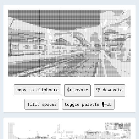
▓▓▓▓▓▓▓▓▓▓▓▓▓▓▓▓▓▓▓▓▓▓▓▓▓▓▓▓▓▓▓▓▓▓▓▓▓▓▓▓▓▓▓▓▓▓▓▓▓▓▓▓▓▓▓▓▓▓▓▓▓▓▓▓▓▓▓▓▓▓▓▓▓▓▓▓▓▓▓▓▓▓▓▓▓▓▓▓▓▓▓▓▓▓▓▓▓▓▓▓▓▓▓▓▓▓▓▓▓▓▓▓▓▓▓▓▓▓▓▓▓▓▓▓▓▓▓▓▓▓▓▓▓▓▓▓▓▓▓▓▓▓▓▓▓▓▓▓▓▓▒▒▒▒▒▒▒▒▒▒▒▒▒▒▒▒▒▒▒▒▒▒▒▒▒▒▒▒▒▒▒▒▒▒▒▒▒▒░░░░  ░░░░░░
▓▓▓▓▓▓▓▓▓▓▓▓▓▓▓▓▓▓▓▓▓▓▓▓▓▓▓▓▓▓▓▓▓▓▓▓▓▓▓▓▓▓▓▓▓▓▓▓▓▓▓▓▓▓▓▓▓▓▓▓▓▓▓▓▓▓▓▓▓▓▓▓▓▓▓▓▓▓▓▓▓▓▓▓▓▓▓▓▓▓▓▓▓▓▓▓▓▓▓▓▓▓▓▓▓▓▓▓▓▓▓▓▓▓▓▓▓▓▓▓▓▓▓▓▓▓▓▓▓▓▓▓▓▓▓▓▓▓▓▓▓▓▓▓▓▓▓▓▓▓▒▒▒▒▒▒▒▒▒▒░░░░░░░░░░▒▒▒▒▒▒▒▒▒▒▒▒▒▒▒▒▒▒░░  ░░░░░░░░
▓▓▓▓▓▓▓▓▓▓▓▓▓▓▓▓▓▓▓▓▓▓▓▓▓▓▓▓▓▓▓▓▓▓▓▓▓▓▓▓▓▓▓▓▓▓▓▓▓▓▓▓▓▓▓▓▓▓▓▓▓▓▓▓▓▓▓▓▓▓▓▓▓▓▓▓▓▓▓▓▓▓▓▓▓▓▓▓▓▓▓▓▓▓▓▓▓▓▓▓▓▓▓▓▓▓▓▓▓▓▓▓▓▓▓▓▓▓▓▓▓▓▓▓▓▓▓▓▓▓▓▓▓▓▓▓▓▓▓▓▓▓▓▓▓▓▓▓▓▓▒▒▒▒▒▒░░░░░░░░░░░░░░░░▒▒▒▒▒▒▒▒▒▒▒▒▒▒░░▓▓░░  ░░░░░░
▓▓▓▓▓▓▓▓▓▓▓▓▓▓▓▓▓▓▓▓▓▓▓▓▓▓▓▓▓▓▓▓▓▓▓▓▓▓▓▓▓▓▓▓▓▓▓▓▓▓▓▓▓▓▓▓▓▓▓▓▓▓▓▓▓▓▓▓▓▓▓▓▓▓▓▓▓▓▓▓▓▓▓▓▓▓▓▓▓▓▓▓▓▓▓▓▓▓▓▓▓▓▓▓▓▓▓▓▓▓▓▓▓▓▓▓▓▓▓▓▓▓▓▓▓▓▓▓▓▓▓▓▓▓▓▓▓▓▓▓▓▓▓▓▓▓▓▓▓▓░░░░░░░░░░░░░░░░░░░░░░░░▒▒▒▒▒▒▒▒▒▒░░▓▓░░  ░░░░░░░░
▓▓▓▓▓▓▓▓▓▓▓▓▓▓▓▓▓▓▓▓▓▓▓▓▓▓▓▓▓▓▓▓▓▓▓▓▓▓▓▓▓▓▓▓▓▓▓▓▓▓▓▓▓▓▓▓▓▓▓▓▓▓▓▓▓▓▓▓▓▓▓▓▓▓▓▓▓▓▓▓▓▓▓▓▓▓▓▓▓▓▓▓▓▓▓▓▓▓▓▓▓▓▓▓▓▓▓▓▓▓▓▓▓▓▓▓▓▓▓▓▓▓▓▓▓▓▓▓▓▓▓▓▓▓▓▓▓▓▓▓▓▓▓▓▓▓▓▓▓▓░░░░░░░░░░░░░░░░░░░░░░▒▒▒▒▒▒▒▒▒▒░░░░░░░░░░░░░░░░░░
▓▓▓▓▓▓▓▓▓▓▓▓▓▓▓▓▓▓▓▓▓▓▓▓▓▓▓▓▓▓▓▓▓▓▓▓▓▓▓▓▓▓▓▓▓▓▓▓▓▓▓▓▓▓▓▓▓▓▓▓▓▓▓▓▓▓▓▓▓▓▓▓▓▓▓▓▓▓▓▓▓▓▓▓▓▓▓▓▓▓▓▓▓▓▓▓▓▓▓▓▓▓▓▓▓▓▓▓▓▓▓▓▓▓▓▓▓▓▓▓▓▓▓▓▓▓▓▓▓▓▓▓▓▓▓▓▓▓▓▓▓▓▓▓▓▓▓▓▓▓░░░░░░░░░░░░░░░░░░░░░░░░░░░░░░░░░░░░░░░░░░░░░░░░▒▒
░░░░▒▒▓▓▓▓▓▓▓▓▓▓▓▓▓▓▓▓▓▓▓▓▓▓▓▓▓▓▓▓▓▓▓▓▓▓▓▓▓▓▓▓▓▓▓▓▓▓▓▓▓▓▓▓▓▓▓▓▓▓▓▓▓▓▓▓▓▓▓▓▓▓▓▓▓▓▓▓▓▓▓▓▓▓▓▓▓▓▓▓▓▓▓▓▓▓▓▓▓▓▓▓▓▓▓▓▓▓▓▓▓▓▓▓▓▓▓▓▓▓▓▓▓▓▓▓▓▓▓▓▓▓▓▓▓▓▓▓▓▓▓▓▓▓▓▓░░░░░░░░░░░░░░░░░░░░░░░░░░░░░░░░░░░░░░░░░░  ░░▒▒▒▒
░░░░░░░░▒▒▒▒▓▓▓▓▓▓▓▓▓▓▓▓▓▓▓▓▓▓▓▓▓▓▓▓▓▓▓▓▓▓▓▓▓▓▓▓▓▓▓▓▓▓▓▓▓▓▓▓▓▓▓▓▓▓▓▓▓▓▓▓▓▓▓▓▓▓▓▓▓▓▓▓▓▓▓▓▓▓▓▓▓▓▓▓▓▓▓▓▓▓▓▓▓▓▓▓▓▓▓▓▓▓▓▓▓▓▓▓▓▓▓▓▓▓▓▓▓▓▓▓▓▓▓▓▓▓▓▓▓▓▓▓▓▓▓▓▓▓░░░░░░░░░░░░░░░░░░░░░░░░░░░░  ░░░░░░░░  ░░▒▒▒▒▒▒▒▒
░░░░░░░░▓▓░░░░░░▒▒▓▓▓▓▓▓▓▓▓▓▓▓▓▓▓▓▓▓▓▓▓▓▓▓▓▓▓▓▓▓▓▓▓▓▓▓▓▓▓▓▓▓▓▓▓▓▓▓▓▓▓▓▓▓▓▓▓▓▓▓▓▓▓▓▓▓▓▓▓▓▓▓▓▓▓▓▓▓▓▓▓▓▓▓▓▓▓▓▓▓▓▓▓▓▓▓▓▓▓▓▓▓▓▓▓▓▓▓▓▓▓▓▓▓▓▓▓▓▓▓▓▓▓▓▓▓▓▓▓▓▓▓░░░░░░░░    ░░░░░░░░░░░░░░▒▒░░░░    ░░▒▒▒▒▒▒░░░░▒▒
░░░░░░▓▓░░░░░░░░░░░░░░▒▒▓▓▓▓▓▓▓▓▓▓▓▓▓▓▓▓▓▓▓▓▓▓▓▓▓▓▓▓▓▓▓▓▓▓▓▓▓▓▓▓▓▓▓▓▓▓▓▓▓▓▓▓▓▓▓▓▓▓▓▓▓▓▓▓▓▓▓▓▓▓▓▓▓▓▓▓▓▓▓▓▓▓▓▓▓▓▓▓▓▓▓▓▓▓▓▓▓▓▓▓▓▓▓▓▓▓▓▓▓▓▓▓▓▓▓▓▓▓▓▓▓▓▓▓▓▓░░░░░░░░    ░░░░░░  ░░░░  ░░░░░░░░▒▒▒▒▒▒░░░░▒▒▒▒▒▒
░░░░░░▒▒░░░░░░░░░░░░░░░░░░░░▒▒▓▓▓▓▓▓▓▓▓▓▓▓▓▓▓▓▓▓▓▓▓▓▓▓▓▓▓▓▓▓▓▓▓▓▓▓▓▓▓▓▓▓▓▓▓▓▓▓▓▓▓▓▓▓▓▓▓▓▓▓▓▓▓▓▓▓▓▓▓▓▓▓▓▓▓▓▓▓▓▓▓▓▓▓▓▓▓▓▓▓▓▓▓▓▓▓▓▓▓▓▓▓▓▓▓▓▓▓▓▓▓▓▓▓▓▓▓▓▓▓░░░░░░    ░░░░░░░░░░░░░░░░░░░░▒▒▒▒▒▒░░  ░░▒▒▒▒▒▒▒▒
░░░░▓▓░░░░░░░░░░░░░░░░░░░░░░░░░░░░▒▒▓▓▓▓▓▓▓▓▓▓▓▓▓▓▓▓▓▓▓▓▓▓▓▓▓▓▓▓▓▓▓▓▓▓▓▓▓▓▓▓▓▓▓▓▓▓▓▓▓▓▓▓▓▓▓▓▓▓▓▓▓▓▓▓▓▓▓▓▓▓▓▓▓▓▓▓▓▓▓▓▓▓▓▓▓▓▓▓▓▓▓▓▓▓▓▓▓▓▓▓▓▓▓▓▓▓▓▓▓▓▓▓▓▓░░  ░░    ░░░░░░  ░░░░░░▒▒▒▒▒▒▒▒░░░░░░░░░░░░▒▒▒▒▒▒
░░▒▒▒▒░░░░░░░░░░░░░░░░░░░░░░░░░░░░░░░░░░▒▒▒▒▓▓▓▓▓▓▓▓▓▓▓▓▓▓▓▓▓▓▓▓▓▓▓▓▓▓▓▓▓▓▓▓▓▓▓▓▓▓▓▓▓▓▓▓▓▓▓▓▓▓▓▓▓▓▓▓▓▓▓▓▓▓▓▓▓▓▓▓▓▓▓▓▓▓▓▓▓▓▓▓▓▓▓▓▓▓▓▓▓▓▓▓▓▓▓▓▓▓▓▓▓▓▓▓▒▒░░  ░░  ░░░░░░░░▒▒▒▒▒▒▒▒▒▒▒▒▒▒▒▒▒▒░░░░░░░░░░░░▒▒▒▒
░░▓▓░░░░░░░░░░░░░░░░░░░░░░░░░░░░░░░░░░░░░░░░░░▒▒▒▒▓▓▓▓▓▓▓▓▓▓▓▓▓▓▓▓▓▓▓▓▓▓▓▓▓▓▓▓▓▓▓▓▓▓▓▓▓▓▓▓▓▓▓▓▓▓▓▓▓▓▓▓▓▓▓▓▓▓▓▓▓▓▓▓▓▓▓▓▓▓▓▓▓▓▓▓▓▓▓▓▒▒▓▓▓▓▓▓▓▓▓▓▓▓▒▒░░░░░░  ░░░░░░▒▒▒▒░░▒▒▒▒▒▒▒▒▒▒▒▒▒▒░░░░░░░░░░░░░░░░░░▒▒
▒▒░░░░░░░░░░░░░░░░░░░░░░░░░░░░░░░░░░░░░░░░░░░░░░░░░░░░▒▒▓▓▓▓▓▓▓▓▓▓▓▓▓▓▓▓▓▓▓▓▓▓▓▓▓▓▓▓▓▓▓▓▓▓▓▓▓▓▓▓▓▓▓▓▓▓▓▓▓▓▓▓▓▓▓▓▓▓▓▓▓▓▓▓▒▒▒▒▒▒▒▒▒▒▒▒▒▒▒▒░░░░░░░░░░░░░░░░░░░░▒▒▒▒░░░░░░░░░░  ░░░░░░░░                ▒▒░░
▒▒▒▒▒▒░░░░░░░░░░░░░░░░░░░░░░░░░░░░░░░░░░░░░░░░░░░░░░░░░░░░░░░░▒▒▒▒▓▓▓▓▓▓▓▓▓▓▓▓▓▓▓▓▓▓▓▓▓▓▓▓▓▓▓▓▓▓▓▓▓▓▓▓▓▓▓▓▓▓▓▓▒▒▒▒▒▒▒▒▒▒▒▒▒▒▒▒░░░░░░░░░░░░░░░░░░░░░░░░░░░░▒▒▒▒░░░░░░░░░░░░░░░░░░░░░░░░░░░░░░      ░░░░░░
▒▒▒▒▒▒▒▒▒▒░░▒▒░░▒▒▒▒░░░░░░░░░░░░░░░░░░░░░░░░░░░░░░░░░░░░░░░░░░░░  ░░░░░░▒▒▒▒▓▓▓▓▓▓▓▓▓▓▓▓▓▓▓▓▓▓▓▓▓▓▓▓▓▓▓▓▓▓▓▓▒▒▒▒░░░░░░░░░░░░    ░░░░░░░░░░░░░░░░░░░░░░░░░░▒▒░░░░░░▒▒▒▒▒▒▒▒░░░░░░░░░░░░░░░░░░      ░░░░░░
▒▒▒▒▒▒▒▒▒▒▒▒▒▒▒▒▒▒▒▒▒▒▒▒▒▒▒▒▒▒▒▒▒▒▒▒░░░░▒▒░░░░░░░░░░░░░░░░░░░░░░    ░░░░░░░░░░░░░░░░▒▒▒▒▒▒▒▒▒▒▒▒▒▒▒▒░░░░░░░░░░░░░░░░░░░░░░░░░░  ░░░░░░░░░░░░░░░░░░░░░░░░░░▒▒░░▒▒▒▒▒▒▓▓▒▒▓▓▓▓▓▓▒▒░░░░░░░░░░░░░░░░░░░░░░░░
▒▒▒▒▓▓▒▒▒▒▒▒▒▒▒▒▒▒▒▒▒▒▒▒▒▒▒▒▒▒▒▒▒▒▒▒▒▒▒▒▒▒▒▒▒▒▒▒░░▒▒░░▒▒░░░░░░░░    ░░░░░░░░░░░░░░░░░░░░░░░░░░░░▒▒▒▒▒▒▒▒░░▒▒▒▒▒▒▒▒▒▒░░░░░░░░░░░░░░░░░░░░░░░░▒▒▒▒░░░░░░░░░░▒▒░░▓▓▓▓▓▓▓▓▓▓▓▓▓▓▓▓▓▓▓▓▓▓░░░░░░░░░░░░░░░░░░░░
▒▒▒▒▒▒▒▒▒▒▒▒▒▒▒▒▓▓▓▓▓▓▓▓▓▓▒▒▒▒▒▒▒▒▒▒▒▒▒▒▒▒▒▒▓▓▓▓▓▓▓▓▓▓▓▓▒▒▒▒░░░░░░░░  ░░░░░░▒▒▒▒▒▒▒▒▒▒▒▒▒▒▒▒▒▒▒▒▒▒▒▒▒▒░░░░▒▒▒▒▒▒▒▒▒▒▒▒▒▒░░░░░░░░░░░░░░░░░░░░▒▒▒▒▒▒░░░░░░░░▒▒▓▓▒▒▒▒▒▒▒▒▒▒▒▒▒▒▓▓▒▒▒▒▒▒░░░░░░░░░░░░░░▒▒▒▒▒▒
▓▓▓▓▓▓▓▓▓▓▓▓▓▓▓▓▓▓▒▒▒▒▒▒▒▒▓▓▓▓▓▓▓▓▒▒▒▒▒▒▒▒▒▒▒▒▒▒▒▒▒▒▒▒▒▒▒▒▒▒░░░░░░░░░░░░░░▒▒▒▒▒▒▒▒▒▒▒▒▒▒░░░░░░░░░░░░░░▒▒░░▒▒▒▒▒▒░░▒▒░░▒▒▒▒░░░░░░░░░░░░░░▒▒▒▒▒▒▒▒▒▒░░░░░░░░▒▒▒▒▓▓▓▓▓▓▒▒░░░░░░░░░░▒▒▒▒▒▒▒▒▓▓▓▓▓▓▒▒▒▒░░░░░░
▒▒▒▒▓▓▓▓▓▓▓▓▓▓▓▓▓▓▓▓▓▓▓▓▓▓▒▒▒▒▒▒▒▒▓▓▓▓▓▓▒▒▒▒▒▒▒▒▒▒▒▒▒▒▒▒▒▒▒▒░░░░░░    ░░░░▒▒▒▒░░░░▒▒░░░░  ░░░░░░░░░░▒▒▒▒░░▓▓▓▓▒▒▒▒▒▒▒▒░░▒▒▒▒░░░░░░░░░░░░▒▒▒▒▒▒▒▒▒▒░░░░  ░░▒▒▒▒▒▒▒▒▒▒░░░░░░▒▒▒▒▒▒░░▒▒░░░░░░░░▒▒▒▒░░░░▒▒▓▓
▒▒▒▒▓▓▒▒▒▒▒▒▒▒▒▒▒▒▒▒▓▓▓▓▓▓▒▒▒▒▒▒▒▒▒▒▒▒▒▒▓▓▓▓▓▓▒▒▒▒▒▒▒▒▒▒▒▒▒▒░░░░░░      ░░░░░░░░░░░░░░░░░░░░░░░░░░░░░░░░░░▓▓▓▓▓▓▒▒▒▒▒▒▒▒░░░░░░░░░░░░░░▒▒▒▒▒▒▒▒▒▒▒▒░░░░  ░░▒▒▒▒▓▓▒▒▒▒░░  ░░░░░░░░░░░░░░▒▒░░░░▒▒▒▒░░▒▒▓▓▓▓
▒▒▒▒▓▓▒▒▒▒▒▒▒▒▒▒▒▒▒▒▒▒▒▒▒▒▒▒▒▒▓▓▓▓▓▓▓▓▓▓▓▓▒▒▒▒▒▒▓▓▓▓▒▒░░░░░░░░░░░░      ░░░░░░░░░░▒▒▓▓▓▓▒▒░░░░░░░░░░░░░░░░░░░░▒▒▓▓▒▒▒▒▒▒▒▒░░▒▒  ░░░░░░▒▒▒▒▒▒▒▒▒▒▒▒░░░░░░░░▒▒▒▒▓▓▓▓▓▓░░░░░░░░▒▒▒▒▒▒▓▓▓▓▓▓▓▓▓▓▓▓▒▒▒▒░░  ░░
▓▓▓▓▓▓▓▓▓▓▓▓▓▓▓▓▓▓▓▓▓▓▓▓▓▓▓▓▒▒▓▓▒▒▒▒▒▒▒▒▒▒░░░░▒▒▒▒▒▒▒▒▓▓▓▓░░░░░░░░░░░░░░░░░░░░▓▓▒▒▓▓▒▒▒▒▒▒▓▓░░░░░░░░░░░░░░░░░░░░▒▒▓▓▓▓▒▒▓▓░░▓▓░░░░░░░░▒▒▒▒▒▒▒▒▒▒▒▒▒▒░░░░░░▒▒▒▒▒▒▒▒▓▓▒▒▒▒▒▒▒▒▒▒▓▓▓▓▓▓▓▓▓▓▓▓▓▓▓▓▓▓░░  ░░░░
▓▓██▓▓▓▓▓▓▓▓▓▓▓▓▓▓▓▓▒▒▒▒▒▒▒▒▒▒▒▒░░░░░░▒▒▓▓▒▒▓▓▓▓▒▒▓▓██▒▒▒▒▒▒▒▒▒▒░░░░░░▒▒░░▒▒▒▒██▒▒▓▓▓▓▓▓▒▒▒▒▓▓▒▒░░░░░░░░░░░░▒▒▒▒░░░░▓▓▓▓▒▒▒▒▒▒▒▒░░░░░░▒▒▒▒▒▒▒▒▒▒▒▒▒▒▒▒░░░░▒▒▒▒▓▓▓▓▓▓▓▓▒▒▒▒▓▓▓▓▓▓▓▓▓▓▓▓▓▓▓▓▓▓▓▓▒▒░░░░░░░░
▓▓██▓▓▓▓▓▓▓▓▓▓▓▓▓▓▓▓▓▓▓▓▓▓▓▓▓▓▓▓▒▒▓▓▓▓▓▓▓▓▒▒▓▓▓▓▒▒▓▓▓▓▒▒▒▒░░░░▒▒░░░░░░░░  ░░▒▒▓▓▓▓▓▓▓▓▓▓▓▓▓▓▒▒▓▓▒▒▒▒░░░░░░░░░░▒▒▒▒░░▒▒▓▓▓▓▒▒▒▒▒▒▒▒░░░░▒▒░░░░▒▒▒▒▒▒▒▒▒▒░░░░▒▒▒▒▒▒▒▒▒▒▒▒░░▒▒▒▒░░▒▒▒▒▒▒▒▒▒▒▒▒▒▒▒▒░░░░░░░░░░
▒▒██▒▒░░░░░░░░░░▒▒▒▒▒▒▒▒▒▒▒▒▒▒▒▒▒▒▒▒▒▒▒▒▒▒▒▒▒▒▒▒▒▒▒▒▒▒░░░░░░░░▒▒░░░░▒▒▒▒▓▓▓▓▓▓▓▓▓▓▓▓▓▓▓▓▓▓▓▓▓▓▒▒▒▒▓▓▒▒░░░░▒▒░░░░░░░░▒▒▓▓██▒▒▒▒▒▒▒▒▒▒▒▒░░░░░░▒▒▒▒▒▒▒▒▒▒░░▒▒▒▒▒▒░░▒▒▒▒▒▒▒▒▒▒▒▒▒▒▒▒▒▒▓▓▒▒▓▓▓▓▓▓▒▒░░░░░░░░░░
▒▒██▒▒▒▒░░░░░░░░▒▒░░░░░░░░░░░░░░░░░░░░░░░░░░▒▒▒▒▒▒▒▒▒▒▒▒▒▒░░░░░░░░    ▒▒▒▒▒▒▓▓▓▓▓▓▓▓▓▓▓▓▓▓▓▓▓▓▒▒▒▒▒▒▒▒░░░░▒▒▒▒▒▒▒▒▒▒▒▒░░▓▓▒▒▓▓▒▒░░░░▒▒▒▒░░░░▒▒▓▓▓▓▓▓▒▒░░░░▒▒▒▒░░░░▒▒▒▒▒▒▒▒▒▒▒▒▒▒▒▒▓▓▒▒▓▓▒▒▓▓▒▒░░░░░░░░░░
▒▒██░░▒▒▒▒▓▓▒▒▒▒▒▒░░░░░░░░░░▓▓▒▒▒▒░░░░░░▒▒▒▒▒▒░░░░░░░░░░░░▒▒▓▓░░░░░░░░░░░░░░░░░░░░░░░░░░░░░░▒▒▒▒▒▒▒▒▒▒▒▒▒▒▒▒▒▒░░▒▒▓▓▓▓▒▒▒▒▓▓▓▓▒▒▓▓▒▒░░▒▒░░░░▓▓▓▓▒▒▓▓▓▓▒▒░░▓▓▓▓░░▓▓▒▒▒▒▓▓▓▓▓▓▓▓▓▓▓▓▒▒▒▒▒▒▒▒▒▒░░░░░░░░░░░░
▒▒██░░▒▒▒▒▒▒▒▒▒▒▒▒░░░░░░▒▒▒▒▒▒▓▓▒▒▒▒░░░░▒▒▒▒▒▒▒▒░░▓▓▓▓▒▒░░▒▒▒▒▒▒░░░░░░░░▓▓░░░░░░▒▒░░▒▒░░░░░░░░░░░░░░░░░░░░░░░░▒▒▒▒▒▒▒▒░░▒▒▒▒▒▒▒▒▓▓▒▒▒▒▒▒░░░░▒▒▓▓▓▓▓▓▓▓▒▒░░▒▒▒▒░░▒▒▒▒▓▓▒▒░░░░░░░░░░▒▒▒▒▒▒▓▓▒▒░░░░░░░░░░░░
▒▒██░░▒▒▒▒▓▓▒▒▒▒▒▒░░░░░░░░░░▓▓▓▓▒▒▒▒░░░░▒▒▓▓▓▓▒▒░░▓▓▓▓▓▓░░▒▒▒▒▒▒░░░░░░░░▒▒░░▒▒▒▒▓▓▒▒▓▓░░▓▓▒▒▒▒░░░░░░░░▒▒▒▒▒▒▒▒▒▒▒▒▒▒░░▒▒░░░░░░░░▒▒▒▒▓▓▒▒▒▒▒▒▒▒▒▒▓▓▓▓▓▓▒▒▒▒▒▒▒▒░░░░░░▒▒▒▒▒▒▓▓▓▓▒▒▓▓▓▓▒▒▓▓▒▒▒▒▒▒▒▒░░░░░░░░
▒▒██▒▒▒▒░░░░░░░░▒▒░░░░░░░░░░░░░░░░░░░░░░░░░░░░░░░░░░░░░░░░▒▒▒▒▒▒░░░░░░░░░░░░░░░░░░░░░░░░░░░░░░░░░░░░░░░░░░░░░░░░▒▒▒▒▒▒▒▒░░░░░░▒▒▒▒▒▒▒▒▒▒▒▒▒▒▒▒▒▒▒▒▒▒▒▒▒▒▒▒▒▒▒▒░░▒▒░░▒▒▒▒▒▒▓▓▒▒▒▒▒▒▒▒▒▒▓▓▒▒▒▒▒▒▒▒░░░░░░▒▒
▒▒██▒▒▒▒▒▒▒▒▒▒▒▒▒▒▒▒▒▒▒▒▒▒▒▒▒▒▒▒▒▒▒▒▒▒▒▒▒▒▒▒▒▒▒▒▓▓▒▒▒▒▒▒▒▒▒▒▒▒░░░░░░░░░░░░░░░░░░░░▒▒░░░░░░▒▒▒▒▒▒░░░░▒▒▒▒▓▓▒▒▒▒▒▒▒▒▒▒▒▒▒▒▒▒▒▒░░▒▒░░░░░░▒▒▒▒▓▓▒▒▒▒▓▓▓▓▓▓░░░░░░▒▒▒▒▒▒▒▒▒▒▒▒▒▒▓▓▒▒▓▓▒▒▒▒▒▒▒▒▒▒▒▒▒▒▒▒░░░░░░▓▓
▒▒██▓▓▒▒▒▒▒▒▒▒▒▒▒▒▒▒▒▒▒▒░░░░░░░░░░░░░░░░░░░░░░░░░░░░░░░░▓▓▒▒░░▒▒░░░░░░░░▒▒▒▒▒▒▒▒▒▒▒▒▒▒░░░░▒▒░░▒▒░░░░▒▒▓▓▓▓▓▓▒▒░░░░░░░░░░░░▒▒▒▒▒▒▒▒▒▒▒▒▒▒▒▒▒▒▒▒▒▒▒▒▒▒▒▒▒▒░░░░░░▓▓▓▓▓▓▓▓▒▒░░░░░░░░░░░░░░░░▒▒▒▒▒▒░░░░░░░░░░
▓▓██▓▓▒▒▒▒░░░░░░▒▒░░░░░░▒▒░░▒▒▒▒▒▒▒▒▓▓▓▓▓▓▓▓▒▒▒▒▓▓▓▓▓▓░░▒▒▒▒░░▒▒░░░░▒▒▒▒░░▒▒░░░░░░▒▒░░▒▒▒▒▒▒░░▒▒▒▒▒▒▒▒░░░░░░░░░░▒▒▒▒▒▒▒▒▒▒▒▒▒▒▓▓▒▒▒▒▒▒▒▒░░░░░░▒▒░░▒▒▒▒░░░░░░░░▒▒▓▓▓▓▒▒▓▓▓▓▒▒▒▒░░▒▒▒▒▒▒░░▒▒▒▒▒▒░░░░░░▒▒▒▒
██▓▓██▒▒▒▒▒▒▒▒▒▒▒▒▒▒▓▓▓▓██▒▒▓▓▓▓▓▓▓▓▓▓▓▓▓▓▒▒▒▒▒▒▒▒░░░░▒▒▓▓▒▒░░▒▒░░▒▒▒▒▒▒▒▒▒▒▒▒▒▒▒▒▒▒▒▒░░░░░░░░░░░░░░░░▒▒▒▒▒▒▒▒▒▒▒▒▒▒▒▒▓▓▓▓▒▒▒▒▓▓▒▒▒▒▒▒▒▒▒▒▒▒▒▒░░▒▒▒▒░░░░░░░░░░░░▒▒▒▒▓▓▓▓▒▒▒▒▒▒░░░░░░░░▒▒▒▒▒▒▒▒░░░░░░▒▒▒▒
▓▓████▓▓▓▓████▓▓▓▓▓▓▒▒▒▒▒▒░░░░░░░░░░░░░░░░░░░░░░░░░░░░░░░░░░░░░░░░░░░░░░░░░░░░░░░░░░░░░░▒▒▒▒▒▒▒▒▒▒▒▒▒▒▒▒▒▒▒▒▒▒▓▓▓▓▒▒▒▒▓▓▓▓▒▒▒▒▒▒▒▒▒▒▒▒▒▒▒▒▒▒▒▒▒▒▒▒▒▒░░░░░░░░▒▒░░░░▒▒▓▓▓▓▒▒▒▒▒▒░░░░▒▒▒▒▒▒▒▒▒▒▒▒░░░░░░░░▒▒
▒▒▒▒░░░░░░░░░░░░░░░░░░░░░░░░░░░░░░░░░░░░░░░░░░░░░░░░░░░░░░░░░░░░░░░░░░░░░░░░▒▒░░▒▒▒▒▒▒▒▒▒▒▒▒▒▒▒▒▒▒▒▒▒▒▓▓▓▓▓▓▒▒▒▒▓▓▓▓▓▓▒▒▓▓▓▓▒▒▒▒▒▒▒▒▒▒▒▒▒▒▒▒▒▒▒▒▒▒▒▒░░░░░░░░▒▒▒▒░░░░▒▒▓▓▒▒▒▒▒▒░░░░▒▒▒▒▒▒▒▒▒▒░░░░░░▒▒▒▒░░
░░░░░░░░░░░░░░░░░░░░░░░░░░░░░░░░░░░░░░░░░░░░░░░░░░░░▒▒▒▒▒▒▒▒░░▒▒▒▒▒▒▒▒▓▓▓▓▓▓▓▓▒▒▓▓▒▒▒▒▒▒▒▒▒▒▓▓▓▓▓▓▓▓▓▓▒▒▒▒▓▓▓▓▓▓▓▓▓▓▓▓▓▓▓▓▓▓▓▓▓▓▒▒▒▒▓▓▒▒▒▒▒▒▒▒▒▒▒▒▒▒░░░░░░░░░░▒▒▒▒░░░░▒▒▓▓▒▒▒▒▒▒░░░░▒▒▒▒▒▒▒▒░░░░░░▒▒▒▒▒▒
░░░░░░░░░░░░░░░░░░░░░░░░░░░░░░░░░░░░░░▒▒▒▒▒▒▒▒▒▒▒▒▒▒▒▒▒▒▒▒▓▓▓▓▓▓▓▓▒▒▓▓▓▓▓▓▓▓▓▓▒▒▒▒▒▒▓▓▓▓▓▓██▓▓▓▓▒▒▒▒▓▓▓▓▓▓▒▒▓▓▓▓▓▓▓▓▓▓▓▓▓▓▓▓▓▓▒▒▒▒▓▓▒▒▒▒▒▒▒▒▒▒▒▒▒▒▓▓▒▒▒▒░░░░▒▒▒▒░░░░░░░░░░░░░░░░░░▒▒▒▒▒▒▒▒▒▒░░░░░░▓▓▒▒▒▒
░░░░░░░░░░░░░░░░░░░░░░░░▒▒▒▒▒▒▒▒▒▒▒▒▒▒▒▒▒▒▒▒▒▒▒▒▓▓▓▓▓▓▓▓▓▓▒▒▒▒▓▓▓▓▒▒▓▓▓▓▓▓▓▓▓▓▒▒▓▓▓▓██▓▓▒▒▒▒▒▒▒▒▓▓██▒▒▒▒▓▓▓▓▓▓▓▓▓▓▓▓▓▓▓▓▓▓▒▒▒▒▓▓▓▓▒▒▒▒▒▒▒▒▒▒▒▒▒▒▒▒▒▒▒▒▒▒▒▒░░▒▒▒▒▒▒▒▒░░░░░░░░░░░░░░░░░░▒▒▒▒▒▒░░░░▒▒▒▒▒▒▒▒
░░░░░░░░░░▒▒▒▒▒▒▒▒▒▒▒▒▒▒▒▒▒▒▒▒▒▒▒▒▓▓▓▓▓▓▓▓▓▓▓▓▓▓▓▓▓▓▓▓▓▓▓▓▓▓▓▓▓▓▓▓▓▓▓▓▓▓▓▓▓▓██▓▓▓▓▒▒▒▒▒▒▒▒▓▓██▓▓▒▒▒▒▓▓▓▓▓▓▓▓▓▓▓▓▓▓▓▓▓▓▓▓▒▒▒▒▓▓▓▓▒▒▒▒▒▒▒▒▒▒▒▒▒▒▒▒▒▒▒▒▒▒▒▒▒▒░░▒▒▒▒▒▒▒▒▒▒░░░░░░░░░░░░░░░░░░▒▒▒▒▒▒▒▒▒▒▒▒▒▒▒▒
▒▒▒▒▒▒▒▒░░░░▒▒▒▒▒▒▒▒▒▒▓▓▓▓▓▓▓▓▓▓▓▓▓▓▓▓▓▓▓▓▓▓▓▓▓▓▓▓▓▓▓▓▓▓▓▓▓▓▓▓▓▓▓▓▓▓████▓▓▓▓▒▒▒▒▒▒▓▓▓▓██▓▓▒▒▒▒▒▒▓▓▓▓▓▓▓▓▓▓▓▓▓▓▓▓▓▓▓▓▒▒▒▒▒▒▓▓▒▒▒▒▒▒▒▒▒▒▒▒▒▒▓▓▒▒▒▒▓▓░░▒▒▒▒░░░░▒▒▒▒▒▒▒▒▒▒▒▒░░░░░░░░░░░░░░░░░░░░░░░░░░░░░░░░
▒▒▒▒▒▒▒▒▒▒▒▒▓▓▓▓▓▓▓▓▓▓▓▓▓▓▓▓▓▓▓▓▓▓▓▓▓▓▓▓▓▓▓▓▓▓▓▓▓▓▓▓▓▓▓▓▓▓▓▓▓▓██▓▓▓▓▒▒▓▓▓▓▒▒▒▒▓▓▓▓▓▓▓▓▒▒▒▒▒▒▓▓▓▓▓▓▓▓▓▓▓▓▓▓▓▓▓▓▓▓▓▓▒▒▒▒▓▓▓▓▒▒▒▒▒▒▒▒▒▒▒▒▒▒▒▒▒▒▒▒▓▓██░░▒▒▒▒▒▒░░▒▒▒▒▒▒▒▒▒▒▒▒░░░░░░░░░░░░░░░░░░░░░░░░░░░░░░░░
▓▓▓▓▓▓▓▓▓▓▓▓▓▓▓▓▓▓▓▓▓▓▓▓▓▓▓▓▓▓▓▓▓▓▓▓▓▓▓▓▓▓▓▓▓▓▓▓▓▓▓▓▓▓██████▓▓▒▒░░▒▒▒▒▒▒▓▓██▓▓▓▓▒▒▒▒▒▒▒▒▒▒▒▒░░▒▒▒▒▓▓▓▓▓▓▓▓▓▓▓▓▓▓▒▒▒▒▒▒▓▓▒▒▓▓▒▒▒▒▒▒▒▒▒▒▒▒▓▓▓▓▒▒▓▓▓▓▒▒▒▒▒▒▒▒░░░░▒▒▒▒▒▒▒▒░░▒▒░░░░░░░░░░░░░░░░░░░░░░░░░░░░░░
▓▓▓▓▓▓▓▓▓▓▓▓▓▓▓▓▓▓▓▓▓▓▓▓▓▓▓▓▓▓▓▓▓▓▓▓▓▓▓▓▓▓▓▓▓▓████▓▓▓▓▒▒▓▓▒▒░░░░▒▒▓▓▓▓▓▓▓▓▒▒▒▒░░▒▒▒▒▒▒▒▒▒▒▒▒▓▓▒▒▓▓▒▒▓▓▓▓▓▓▓▓▒▒▒▒▓▓▓▓▓▓▒▒▒▒▓▓▓▓▒▒▒▒▒▒▒▒▒▒▒▒▓▓▒▒▓▓▓▓▒▒▒▒▒▒▒▒░░░░▒▒▒▒▒▒▒▒▒▒▒▒▒▒░░░░░░░░░░░░░░░░░░░░░░░░░░░░
▓▓▓▓▓▓▓▓▓▓▓▓▓▓▓▓▓▓▓▓▓▓▓▓▓▓▓▓▓▓▓▓▓▓▓▓▓▓██████▓▓▓▓▒▒▒▒▒▒▒▒▒▒▒▒██▓▓▓▓▓▓▒▒▒▒░░░░▒▒▒▒▓▓▒▒▒▒▒▒▒▒▓▓▓▓▒▒▓▓▓▓▓▓▓▓▒▒▒▒▒▒▓▓▓▓▓▓▒▒▒▒▓▓▒▒▒▒▒▒▒▒▒▒▒▒▓▓▒▒▒▒▒▒▓▓▒▒▒▒▒▒▒▒▒▒▒▒░░▒▒▒▒▒▒▒▒▒▒▒▒▒▒▒▒░░░░░░░░░░░░░░░░░░░░░░░░░░
▓▓▓▓▓▓▓▓▓▓▓▓▓▓▓▓▓▓▓▓▓▓▓▓▓▓▓▓▓▓██████████▓▓▒▒▒▒░░░░░░▒▒▓▓▓▓▓▓▓▓▒▒▒▒░░░░░░▒▒░░▒▒▒▒▒▒▒▒▒▒▒▒▒▒▓▓▒▒▓▓▓▓▓▓▒▒▓▓▓▓▒▒▓▓▓▓▒▒▒▒▒▒▒▒▓▓▒▒▒▒▒▒▒▒░░▓▓▒▒▒▒▒▒▓▓██░░▒▒▒▒▒▒▒▒▒▒░░▒▒▒▒▒▒▒▒▒▒▒▒▒▒▒▒▒▒▒▒░░░░░░░░░░░░░░░░░░░░░░
▓▓▓▓▓▓▓▓▓▓▓▓▓▓▓▓▓▓▓▓▓▓▓▓████████▓▓▒▒▒▒▒▒▒▒░░▒▒▒▒▓▓██████▓▓░░░░░░░░▒▒▒▒▒▒░░░░▒▒░░▒▒▒▒▒▒▒▒▓▓▓▓▓▓▓▓▓▓▓▓▓▓▒▒▓▓▓▓▓▓▒▒▓▓▒▒▒▒▒▒▒▒▒▒▒▒▒▒▒▒▒▒▒▒▒▒▒▒▒▒▓▓██░░▒▒▒▒▒
copy to clipboard
👍 upvote
👎 downvote
fill: spaces
toggle palette ▓→✊🏽
░░░░░░░░░░                                                                                                                                                    ▒▒░░▒▒░░▒▒▒▒░░▒▒▓▓▓▓▓▓░░░░▒▒▒▒  ░░▒▒░░▒▒▒▒
░░░░░░░░░░                                                                        ░░                                                                          ░░░░░░░░░░▒▒░░▒▒▓▓▓▓▒▒▓▓▓▓▒▒▓▓░░▒▒▒▒▒▒▒▒▒▒
░░░░░░░░                                                                        ░░░░                                                                          ░░░░▒▒        ░░▒▒▒▒░░▓▓▒▒▓▓▓▓░░▒▒▒▒▒▒▒▒▒▒
░░░░░░░░                                                                          ░░                                                                          ▒▒░░░░░░░░░░  ▒▒▒▒▒▒░░▓▓▓▓▒▒▓▓░░▒▒▒▒▒▒▒▒░░
░░░░░░░░                                                                        ░░░░                                                                          ░░▒▒░░░░░░░░  ▒▒▒▒░░░░▒▒▓▓▓▓▒▒▒▒▒▒▒▒▒▒▒▒░░
░░░░░░░░                                                                        ░░░░                                                ░░                        ░░▒▒░░░░░░░░░░▒▒▒▒▒▒          ░░░░░░░░▒▒░░
░░░░░░░░                          ░░                                            ░░        ░░                                      ░░░░░░                                                ░░  ░░▒▒▒▒░░▒▒▒▒
░░░░░░░░                                      ░░                            ░░  ░░░░  ░░  ░░  ░░░░░░░░░░░░                  ░░░░▒▒░░░░░░░░░░░░░░▒▒░░░░░░    ░░░░▒▒▒▒                            ░░░░░░░░
░░░░░░░░                                                                  ░░░░  ░░░░░░  ░░    ░░░░░░░░░░░░                  ░░░░▒▒▒▒▓▓▓▓▓▓▒▒▒▒▓▓░░▒▒░░░░░░░░░░░░░░▒▒░░░░  ░░                    ░░░░░░░░
░░░░░░░░                                      ░░░░                                    ░░                                    ░░  ▒▒▒▒▒▒▒▒░░▒▒░░▒▒░░░░░░  ░░░░░░░░▒▒▒▒▒▒░░  ░░▒▒░░▒▒▒▒░░    ░░░░░░  ░░░░▒▒
░░░░░░░░░░                                    ░░░░              ▒▒                    ░░      ░░░░  ░░░░░░  ░░░░░░    ░░░░  ░░░░░░░░░░░░▒▒░░░░░░░░░░    ░░░░░░░░░░░░░░░░░░░░▒▒▒▒░░░░░░      ░░░░░░░░░░░░
░░░░░░░░░░░░                                ░░▒▒▒▒░░░░  ░░░░░░  ░░      ░░░░░░        ░░  ░░  ░░░░    ░░░░  ░░░░░░░░░░░░░░░░░░▒▒░░░░░░░░░░░░░░░░░░░░░░░░░░░░░░░░░░░░░░░░░░░░░░          ░░░░▒▒▒▒░░░░░░░░
░░░░░░░░░░░░░░░░░░              ░░░░  ░░░░  ▒▒▒▒▓▓▒▒▒▒▓▓▒▒▓▓▓▓▒▒░░    ▒▒░░░░░░                    ░░░░░░░░░░░░▒▒░░░░░░░░░░░░░░▒▒░░░░░░░░░░░░░░░░░░░░░░░░░░░░░░░░░░░░░░░░░░░░░░░░░░░░░░░░▒▒▒▒▒▒▒▒░░▒▒░░░░
░░░░░░░░░░░░░░░░▓▓▒▒░░░░░░░░░░▒▒▒▒▓▓▒▒▒▒▒▒▒▒▒▒▒▒▒▒░░░░▒▒▒▒▒▒▒▒▒▒░░░░░░░░▒▒▒▒▒▒    ░░▒▒▒▒░░░░░░░░░░░░▓▓▒▒░░▒▒  ▒▒░░░░░░░░▒▒░░▒▒▒▒▒▒▒▒▒▒▒▒▒▒▒▒▒▒▒▒░░░░░░░░▒▒▒▒▒▒░░░░▒▒▒▒░░░░░░▒▒░░░░░░▒▒░░░░▒▒░░  ░░░░░░░░
░░░░░░░░░░░░░░▒▒▓▓▒▒▒▒░░▒▒░░░░▒▒░░▓▓▓▓░░░░░░▒▒▒▒▒▒░░▒▒░░▒▒▒▒▒▒▒▒▒▒▒▒▒▒▒▒░░      ░░░░░░░░▒▒▒▒▒▒░░░░▒▒▒▒▒▒  ▒▒  ▒▒░░▒▒▒▒▒▒▒▒▓▓░░▒▒▒▒▒▒▒▒▒▒▒▒▒▒▒▒▒▒░░░░░░░░▒▒▒▒▒▒░░░░▒▒░░░░░░░░▒▒░░░░░░    ▒▒░░░░░░░░░░░░░░
░░░░░░░░░░░░░░░░▓▓▒▒▓▓▒▒▒▒░░  ░░░░▒▒▒▒▒▒░░░░▒▒▒▒▒▒▒▒▒▒▒▒▒▒▒▒▒▒▒▒▒▒▒▒▒▒▒▒▒▒▒▒░░░░░░░░░░░░      ░░░░░░░░░░  ▒▒  ▒▒░░░░▒▒▒▒▒▒▓▓▒▒▒▒▒▒▓▓▓▓▒▒▒▒▒▒▓▓▒▒░░▒▒░░░░▒▒▒▒▒▒░░░░▒▒░░░░░░░░▒▒░░░░▒▒░░▒▒░░░░▒▒░░░░░░░░░░
░░░░░░░░░░░░░░░░▒▒▓▓░░▒▒▓▓▓▓░░  ░░    ░░▒▒▒▒▒▒▓▓▒▒  ▒▒░░░░░░░░▒▒▒▒▒▒▒▒▒▒▒▒▒▒▒▒▒▒▒▒▒▒▒▒▒▒▒▒░░░░░░░░░░░░        ░░░░▒▒░░░░▒▒▒▒▒▒▒▒▒▒▒▒▒▒▒▒▒▒▒▒▓▓▒▒░░▒▒░░░░░░░░▒▒░░░░▒▒░░░░▒▒░░▒▒▒▒▒▒▒▒▒▒░░░░▒▒░░░░░░░░░░░░
░░▒▒░░░░░░░░░░▒▒▒▒░░░░▒▒▒▒▒▒▓▓▒▒░░        ▒▒▒▒▒▒▒▒▒▒░░▒▒▒▒▒▒░░░░░░░░  ░░▒▒▓▓▓▓▓▓▒▒▒▒▒▒▒▒▒▒▒▒▒▒▒▒▒▒▒▒▒▒▒▒▒▒░░░░▒▒▒▒▒▒▒▒▒▒▒▒▒▒▒▒▒▒▒▒▒▒▒▒▒▒▒▒▒▒▒▒▒▒▒▒▒▒░░░░░░░░░░░░░░░░░░░░▒▒▒▒▒▒▒▒▒▒▒▒░░░░▒▒░░░░░░░░░░░░░░
░░░░░░░░░░░░░░▒▒▒▒▒▒▒▒▒▒░░▒▒▓▓▓▓▓▓░░  ▒▒▒▒░░▒▒▓▓▒▒▓▓▒▒▒▒▒▒░░░░░░▒▒░░          ░░▒▒▓▓▓▓▓▓▓▓▓▓▒▒▒▒▒▒▒▒▒▒▒▒▒▒▓▓▓▓▒▒▒▒▒▒▒▒▒▒▒▒▒▒▒▒▒▒▒▒▒▒▒▒▒▒▒▒▒▒▒▒▒▒░░▒▒░░░░░░░░░░░░░░░░▒▒▒▒▒▒▓▓▓▓▓▓▓▓░░░░░░░░░░░░░░░░░░░░░░
░░▒▒░░░░░░▒▒░░▒▒▒▒░░▓▓▒▒▒▒▒▒▒▒▓▓▓▓░░  ▒▒▒▒▒▒░░▒▒▒▒▒▒▓▓▓▓▒▒▒▒░░░░░░░░░░░░▒▒░░          ░░▒▒▓▓▓▓▓▓▓▓▓▓▓▓▒▒▒▒▒▒▒▒▓▓▒▒▓▓▓▓▓▓▓▓▒▒▒▒▒▒▒▒▒▒▒▒▒▒▒▒▒▒▒▒▒▒▒▒▒▒░░░░░░░░░░░░░░░░░░░░░░░░░░░░▒▒░░  ░░            ░░░░
░░▒▒░░▒▒▒▒▒▒░░▒▒▓▓▓▓▓▓▓▓▓▓▓▓▓▓▓▓▓▓░░  ▒▒▒▒▒▒  ▒▒▒▒▒▒▓▓▓▓▓▓▒▒▒▒▒▒▒▒░░░░      ░░▒▒░░  ░░░░░░░░    ░░▒▒▓▓▓▓▓▓▓▓▓▓██▓▓▓▓▓▓▓▓▓▓▓▓▓▓▓▓▓▓▓▓▒▒▒▒▒▒░░░░▒▒▒▒▒▒░░░░▒▒▒▒░░░░▒▒▒▒░░▒▒░░▓▓░░░░                      ░░
░░▒▒▒▒▒▒▓▓▒▒▒▒▒▒▓▓▓▓▓▓▒▒▒▒▓▓▓▓▓▓▓▓▒▒░░  ▒▒▒▒  ░░░░░░░░░░▓▓██▓▓▒▒▒▒▒▒▓▓░░░░  ░░      ▒▒▒▒░░        ░░░░▒▒▒▒▒▒▒▒▒▒▒▒▒▒▒▒▒▒▒▒▓▓▒▒▓▓▒▒▒▒▒▒▒▒▒▒░░▒▒▒▒▒▒▒▒░░░░▒▒▒▒░░▒▒▓▓▒▒░░░░░░░░░░  ░░░░░░    ░░          ░░
░░▒▒▒▒▓▓▓▓▓▓▒▒▒▒▒▒▓▓▓▓▓▓▓▓▓▓▓▓▓▓▓▓▒▒░░▒▒    ▒▒  ░░░░░░░░░░▒▒██▓▓▓▓▓▓▓▓▒▒▓▓▒▒░░            ▒▒▒▒▒▒░░  ░░▒▒▒▒▒▒▒▒▒▒▒▒▒▒▒▒▒▒▒▒▒▒▒▒▒▒▒▒▒▒▓▓▓▓▓▓▓▓▒▒▒▒▒▒▒▒░░░░▓▓▒▒▒▒▒▒▒▒▒▒░░░░░░▒▒▒▒▒▒░░░░░░                ░░
▒▒▒▒▒▒▒▒▒▒▒▒▒▒▒▒▒▒▓▓██████▓▓▒▒▓▓▓▓▓▓░░░░    ░░▒▒    ░░░░░░░░░░▒▒▓▓▓▓▓▓▒▒▓▓▓▓▓▓▓▓▒▒              ░░▓▓▓▓▓▓▓▓▓▓▓▓▓▓▒▒▒▒▓▓▒▒▒▒▒▒▒▒▒▒▒▒▓▓▒▒▒▒▒▒▒▒▒▒▒▒▒▒▒▒░░░░▒▒▒▒▒▒▒▒▒▒▒▒▒▒▒▒░░░░░░░░░░▒▒▒▒              ░░▒▒
▒▒▒▒▒▒▒▒▒▒▒▒▒▒▒▒▒▒▒▒▓▓▓▓▓▓▓▓▓▓▓▓▓▓▓▓▒▒░░░░  ░░▓▓▓▓░░  ░░░░░░░░░░▒▒▒▒▓▓▓▓▓▓▒▒▓▓▓▓▒▒░░▒▒▒▒      ░░░░░░▒▒▒▒▒▒▒▒▒▒▒▒▒▒▒▒▒▒▒▒▒▒▒▒▒▒▒▒▒▒▒▒▒▒▒▒▒▒▒▒▒▒▒▒▒▒▒▒▒▒▒▒▒▒▒▒▒▒▒▒▒▒▒▒▒▒▒▒░░▒▒▒▒▒▒▓▓▒▒▒▒░░░░          ▒▒▒▒
▒▒▒▒▒▒▒▒▒▒▒▒▒▒▒▒▒▒▒▒▒▒▓▓▒▒▓▓▒▒▒▒▓▓▓▓▓▓▓▓▓▓▓▓▓▓▓▓▓▓▓▓▒▒░░░░▒▒▒▒▒▒▒▒▒▒▒▒▓▓▓▓▓▓▓▓██▓▓░░░░░░░░▒▒▒▒░░░░░░▒▒▒▒▒▒▒▒▒▒▒▒▒▒▒▒▒▒▒▒▒▒▓▓▓▓▓▓▓▓▓▓▓▓▓▓▓▓▓▓▒▒▒▒▒▒▒▒▒▒▒▒▒▒▒▒▒▒▒▒▒▒▒▒▒▒▒▒▓▓▓▓▒▒▒▒▓▓▒▒▓▓▓▓▒▒░░▒▒▒▒▒▒▒▒▓▓▒▒
▒▒▒▒▒▒▒▒▒▒▒▒▓▓▒▒▒▒▒▒▒▒▒▒▒▒▒▒▒▒▒▒▒▒▓▓▒▒▓▓▓▓▓▓▓▓▓▓▓▓▓▓▓▓▓▓░░░░▒▒▒▒▒▒▒▒▒▒▓▓▓▓▒▒▓▓▓▓▓▓░░░░▒▒▒▒░░░░▒▒▒▒▓▓▓▓▓▓▓▓▓▓▓▓▓▓▓▓▓▓▓▓▒▒▒▒░░▒▒▓▓▓▓▓▓▓▓▓▓▓▓▓▓▓▓▓▓▒▒▒▒▒▒▒▒▒▒▒▒▒▒▒▒▓▓▓▓▓▓▓▓▓▓▓▓▓▓▓▓▒▒▓▓▓▓▒▒▒▒▒▒▒▒▒▒▒▒▓▓▓▓▓▓
▒▒▒▒▒▒▒▒▒▒▒▒▓▓▒▒░░▒▒▒▒▒▒▒▒▒▒▒▒░░▒▒▒▒▒▒▒▒▒▒▒▒▒▒▒▒▓▓▓▓▓▓▓▓▓▓░░░░░░▒▒▒▒▒▒▒▒▒▒▒▒▓▓▓▓▓▓▓▓▒▒▒▒▓▓▒▒▒▒▒▒▒▒▒▒▓▓▒▒▓▓▓▓▓▓▓▓▓▓▓▓▓▓▒▒░░░░░░░░░░░░▒▒▒▒▓▓▓▓▓▓▓▓▒▒░░▒▒▒▒▓▓▓▓▓▓▓▓▓▓▓▓▓▓▓▓▓▓▓▓▓▓▓▓▓▓▒▒▒▒▒▒▓▓▒▒▒▒▒▒▒▒▒▒▓▓▓▓
▒▒▒▒▒▒▒▒▒▒▒▒▓▓▒▒░░▒▒▒▒▒▒▒▒▒▒▒▒▒▒▒▒▒▒▒▒▒▒▒▒▒▒▒▒▒▒▒▒▒▒▓▓▓▓▓▓▓▓▒▒░░░░▒▒▒▒▒▒▒▒▒▒▒▒▒▒▓▓▓▓▓▓▓▓▓▓▓▓▒▒▒▒▒▒▒▒▓▓▒▒▒▒▓▓▓▓▓▓▓▓▓▓▓▓▓▓▓▓▓▓▒▒░░░░░░░░░░░░▒▒▒▒▒▒▒▒▒▒▒▒▒▒▓▓▒▒▒▒▒▒▒▒▓▓▒▒▓▓▓▓▓▓▓▓▓▓▒▒▒▒▓▓▒▒▓▓▓▓▒▒▒▒▓▓▓▓▓▓▓▓
▒▒▒▒▒▒▒▒▒▒▒▒▓▓▒▒░░░░▒▒░░▒▒▒▒▒▒▒▒▒▒▒▒▒▒▒▒▒▒▒▒▒▒▒▒▓▓▓▓▒▒▓▓▓▓▓▓▒▒▓▓░░░░▒▒▒▒▒▒▒▒▒▒▒▒▒▒▒▒▓▓██▓▓▓▓▓▓▒▒▒▒▒▒▒▒▒▒▒▒▒▒▒▒▓▓▓▓▓▓▓▓▓▓▓▓▓▓▓▓████████▓▓▓▓▓▓▓▓▓▓▓▓▓▓▓▓▓▓▒▒▓▓▓▓▒▒▓▓▓▓▓▓▒▒▓▓▒▒▓▓▓▓▓▓▒▒▒▒▒▒▒▒▓▓▓▓▓▓▓▓▒▒▓▓▓▓
▒▒▒▒▒▒▒▒▒▒▒▒▓▓▒▒▒▒▒▒▒▒▒▒▓▓▒▒▒▒▒▒▒▒░░▒▒▒▒▒▒▒▒▒▒▓▓▓▓▒▒▒▒▒▒▓▓▓▓▓▓▓▓▓▓▒▒░░░░▒▒▒▒▒▒▒▒▒▒▒▒▒▒▒▒▒▒▒▒▓▓▓▓▒▒▒▒▒▒▒▒▒▒▒▒▒▒▒▒▒▒▓▓▓▓▓▓▓▓▓▓▓▓████▓▓▓▓██████████▓▓▓▓▓▓▒▒▒▒▒▒▒▒▒▒▒▒▓▓▓▓▓▓▓▓▓▓▓▓▒▒░░▒▒▒▒▓▓▓▓▓▓▓▓▓▓▒▒▒▒▓▓▓▓
▒▒▒▒▒▒▒▒▒▒▒▒▓▓▒▒▒▒▒▒▒▒▒▒▒▒▒▒▒▒▒▒▒▒▒▒▒▒▒▒▒▒▒▒▒▒▒▒▒▒▒▒▓▓▓▓▒▒▓▓▓▓▓▓▓▓▒▒▒▒░░░░▒▒▒▒▒▒▒▒▒▒▒▒▒▒▒▒▒▒▒▒▒▒▒▒▒▒▒▒▒▒▒▒▒▒▒▒▒▒▒▒▒▒▒▒▒▒▓▓▓▓▓▓██▓▓▓▓▓▓████████▓▓██▓▓▓▓██▒▒▓▓▓▓▒▒▒▒▒▒▓▓▓▓▓▓▓▓▒▒▒▒██▓▓▓▓▓▓▒▒▒▒▒▒▓▓▓▓▓▓▓▓▓▓
▒▒▒▒▒▒▒▒▒▒▒▒▓▓▒▒▒▒▒▒▒▒▒▒░░▒▒▒▒▒▒▒▒▒▒░░▒▒░░░░▓▓▒▒░░▒▒▒▒▒▒▓▓▓▓▓▓▓▓▓▓▓▓▒▒▓▓▒▒░░░░▒▒▒▒▒▒▒▒▒▒▒▒▒▒▒▒▒▒▒▒▒▒▒▒▒▒▒▒▒▒▒▒▒▒▒▒▒▒▒▒▒▒▒▒▓▓▓▓▓▓██▓▓▓▓██▓▓▓▓▓▓▓▓▓▓▓▓▒▒░░▒▒▓▓▓▓▓▓▓▓▓▓▒▒▒▒▒▒░░░░░░░░▒▒▓▓▓▓██▓▓▓▓▓▓▓▓▓▓▓▓▓▓
▒▒▒▒▒▒▒▒▒▒▒▒▓▓▒▒▒▒░░▒▒▓▓▒▒▓▓▓▓▒▒▒▒▒▒▒▒░░▒▒░░░░▓▓▒▒▒▒▓▓▓▓▒▒▓▓▓▓▓▓▓▓▓▓▓▓▓▓▓▓▒▒░░░░░░▒▒▒▒▒▒▒▒▒▒▒▒▒▒▒▒▒▒▒▒▒▒▒▒▒▒▒▒▒▒▓▓▒▒░░░░▒▒▒▒▒▒▒▒▓▓▓▓████▓▓▓▓▓▓▒▒░░▒▒░░░░░░░░▒▒▒▒▒▒▒▒▒▒▒▒▒▒▒▒░░░░▒▒▒▒▓▓▓▓▓▓▓▓▓▓▓▓▓▓▒▒▓▓▓▓
▒▒▒▒▒▒▒▒▒▒▒▒▒▒▒▒▒▒░░▒▒▒▒▒▒░░▓▓▓▓▓▓▓▓▒▒░░▒▒░░░░▒▒▓▓▓▓░░▓▓▓▓▓▓▓▓▓▓▓▓▓▓▓▓▓▓▓▓▒▒▓▓▒▒░░░░▒▒▒▒▒▒▒▒▒▒▒▒▒▒▒▒▒▒▒▒▒▒▒▒▒▒▒▒▒▒▒▒▒▒▒▒▒▒▒▒▓▓▒▒▓▓▓▓▓▓▓▓▓▓▓▓▓▓▓▓▓▓▒▒░░░░░░░░▒▒▒▒▒▒▒▒▒▒▒▒▒▒▓▓▓▓▒▒▓▓▓▓▓▓▓▓▓▓▓▓▓▓▓▓██▓▓▓▓▓▓
▒▒▒▒▒▒▒▒▒▒▒▒▓▓▓▓▒▒▒▒▒▒▒▒▒▒░░▒▒▒▒▒▒▓▓▓▓▒▒░░▒▒░░░░▒▒▒▒▒▒░░▓▓▓▓██▓▓▓▓▓▓▓▓▓▓▓▓▓▓▒▒▓▓▓▓░░░░░░▒▒▒▒▒▒▒▒▒▒▒▒▒▒▒▒▒▒▒▒░░▒▒▒▒▓▓░░▒▒▒▒▓▓▓▓▓▓████▓▓▓▓▓▓▓▓▓▓▓▓▓▓▒▒▒▒▓▓▓▓▒▒▒▒▒▒▒▒▓▓▓▓▓▓▓▓▓▓▓▓▒▒▓▓▓▓▓▓▓▓▓▓▓▓▓▓▓▓▓▓▓▓▓▓▓▓
▒▒▒▒▒▒▒▒▒▒██████▒▒▒▒▒▒▓▓▓▓░░▒▒▒▒▒▒▒▒▒▒▒▒▒▒▒▒▒▒░░░░▓▓▒▒▓▓░░▓▓▓▓▓▓▓▓▓▓▓▓▓▓▓▓▓▓▒▒▓▓▓▓▓▓▒▒░░░░▒▒▒▒▒▒▒▒▒▒▒▒▒▒▒▒▒▒▒▒░░░░▓▓▓▓▓▓▒▒▓▓▓▓▓▓▓▓▓▓▓▓▓▓▓▓▓▓▓▓▓▓▓▓▓▓▒▒▒▒▓▓▓▓▓▓░░░░  ░░▒▒▓▓▓▓▓▓▒▒▒▒▒▒▒▒░░▒▒▒▒▒▒▓▓▓▓▓▓▒▒▓▓
▒▒▒▒▒▒▓▓████████████████▒▒▒▒▒▒▓▓▓▓▓▓▒▒▒▒▒▒░░▒▒░░░░░░▓▓▓▓▓▓▒▒▓▓▓▓▓▓▓▓▓▓▓▓▓▓▓▓▓▓▓▓▓▓▒▒▓▓▒▒░░░░░░▒▒▒▒▒▒▒▒▒▒▒▒▒▒░░▒▒▒▒░░▒▒▒▒▒▒▒▒▒▒▓▓▒▒▓▓▓▓▓▓▓▓▓▓▓▓▒▒▒▒▒▒▒▒▒▒▒▒▓▓▒▒▒▒▒▒░░    ▒▒▓▓▒▒▒▒▓▓▓▓▓▓▓▓▓▓▓▓▓▓▓▓▓▓▓▓▓▓▓▓
▒▒▒▒▓▓██████▓▓▓▓████▓▓████▓▓░░▒▒▒▒▒▒▓▓▓▓▓▓▒▒░░▒▒░░░░▒▒▒▒▒▒▒▒▒▒▓▓▓▓▓▓▓▓▓▓▓▓▓▓▓▓▓▓▓▓▓▓▒▒▒▒▓▓░░░░░░░░▒▒▒▒▒▒▒▒▒▒░░▒▒░░▒▒░░░░░░▒▒▒▒▒▒▒▒▒▒▒▒▒▒▒▒▒▒▓▓▒▒▒▒▒▒▒▒▒▒▒▒▒▒▒▒▒▒▒▒▒▒▒▒░░▓▓▒▒▒▒▒▒▓▓▒▒▓▓▒▒▒▒▒▒▒▒▓▓▓▓▓▓▓▓▓▓
▒▒▒▒▓▓████████▓▓████▓▓▓▓████▒▒▓▓▓▓▒▒▒▒░░▒▒░░░░▒▒▒▒  ▒▒▓▓▓▓▓▓▒▒▓▓▓▓▓▓▓▓▓▓▓▓▓▓▓▓▓▓▓▓▓▓▓▓▒▒▒▒▓▓▒▒░░░░░░▒▒▒▒▒▒▒▒▒▒▒▒░░▒▒░░▒▒░░░░▒▒▒▒▒▒▒▒▒▒▒▒▒▒▒▒▒▒▒▒▒▒▒▒▒▒▒▒▒▒▒▒▒▒▒▒░░▒▒▒▒▒▒▓▓▓▓▒▒░░    ░░▒▒▓▓▓▓▓▓▓▓░░▒▒▒▒▒▒
▒▒▒▒██████████████████▓▓████▓▓░░▒▒▒▒▒▒▓▓▓▓▓▓▒▒░░░░░░░░░░▒▒▒▒▒▒▒▒▓▓▓▓▓▓▓▓▓▓▓▓▓▓▓▓▓▓▓▓▓▓▓▓▒▒▓▓▓▓▓▓░░░░░░░░▒▒▒▒▒▒▒▒▒▒▒▒░░░░░░░░░░░░░░▒▒▒▒▒▒▒▒▒▒▒▒▒▒▒▒▒▒▒▒▒▒▒▒▒▒▒▒▒▒▒▒▒▒▒▒▒▒▓▓▓▓▒▒░░▒▒░░░░    ░░▒▒▒▒▒▒░░▒▒▒▒
▒▒▓▓████████▒▒    ░░██████████░░▓▓▓▓▒▒▒▒░░░░░░▒▒░░▒▒░░▒▒░░▓▓██▒▒▒▒▓▓▓▓▓▓▓▓▓▓▓▓▓▓▓▓▓▓▓▓▓▓▒▒▓▓▓▓▓▓▓▓▒▒░░░░  ░░▒▒▒▒░░░░▒▒░░░░░░░░░░░░░░░░▒▒▒▒▒▒▒▒▒▒▒▒▒▒▒▒▒▒▒▒▒▒▒▒▒▒▒▒▒▒▒▒▒▒▓▓▓▓▒▒▒▒▒▒░░░░          ░░░░▒▒▒▒
▒▒▓▓░░██▓▓░░▒▒▒▒░░▒▒▒▒▓▓██████░░▒▒▒▒▒▒▒▒▓▓▓▓▓▓▒▒░░░░░░░░▒▒▒▒▒▒▒▒▒▒░░▓▓▓▓▓▓▓▓▓▓▓▓▓▓▓▓▓▓▓▓▓▓▓▓▓▓▓▓▒▒▓▓▒▒░░      ░░░░░░░░░░░░░░░░░░░░░░░░░░░░▒▒▒▒▒▒▒▒▒▒▒▒▒▒▒▒▒▒▒▒▒▒▒▒▒▒▒▒▒▒▒▒▒▒▒▒▒▒░░░░░░          ░░░░▒▒▒▒
▒▒██      ░░▓▓      ▒▒░░▓▓████▒▒▒▒▓▓▓▓▒▒▒▒░░░░░░▒▒  ▒▒░░░░░░▒▒▓▓▓▓▓▓░░▓▓▓▓▓▓▓▓▓▓▓▓▓▓▓▓▓▓▓▓▓▓▓▓▓▓▓▓▒▒▓▓▒▒░░      ░░░░░░░░░░░░░░░░░░░░░░░░░░▒▒▒▒▒▒▒▒▒▒▓▓▓▓▒▒▒▒▒▒▒▒▒▒▒▒▒▒▒▒▒▒░░░░░░  ░░      ░░▒▒▒▒▒▒░░▒▒▒▒
▒▒░░            ▒▒▓▓    ▒▒  ██▒▒  ▒▒░░▒▒░░▒▒░░▓▓▒▒▒▒▒▒▒▒░░░░▒▒▒▒▒▒▒▒▓▓░░▓▓▓▓▓▓▓▓▓▓▓▓▓▓▓▓▓▓▓▓▓▓▓▓▓▓▒▒▒▒▒▒▓▓▒▒░░░░░░░░░░░░░░▒▒░░░░░░░░░░░░░░▒▒▒▒▒▒▒▒▒▒▒▒▓▓▓▓▒▒▒▒▒▒▒▒▒▒░░░░░░░░░░░░░░    ░░▒▒▒▒▒▒░░▒▒░░▒▒▒▒
▒▒░░░░    ░░              ▒▒▓▓▒▒░░  ▒▒▓▓▓▓▓▓▓▓▒▒▒▒▓▓  ▒▒░░░░░░▒▒▒▒▒▒▒▒▓▓░░▓▓▓▓▓▓▓▓▓▓▓▓▓▓▓▓▓▓▓▓▓▓▓▓▓▓▒▒▒▒▒▒▒▒▒▒▒▒░░▒▒▒▒▒▒▒▒▒▒▒▒▒▒▒▒▒▒░░░░▒▒▒▒▒▒▒▒▒▒▒▒▒▒▒▒▒▒▒▒▒▒▒▒░░░░  ░░░░░░░░  ░░▒▒░░▒▒░░░░▒▒░░▒▒▒▒▒▒░░
▓▓▒▒▓▓▒▒░░  ▒▒▒▒░░░░  ░░  ░░▓▓▓▓░░  ▒▒▒▒▒▒░░▒▒  ░░░░▒▒░░▒▒▒▒▒▒▒▒▓▓▓▓▓▓▒▒▓▓▒▒▓▓▓▓▓▓▓▓▓▓▓▓▓▓▓▓▓▓▓▓▓▓▓▓▓▓▓▓▒▒▒▒▒▒▒▒▒▒▒▒▒▒▒▒▒▒▒▒▒▒▒▒░░░░░░░░▒▒▒▒▒▒▒▒▒▒▒▒▒▒▒▒▒▒░░░░░░░░░░░░░░░░░░░░▒▒▒▒▒▒░░░░▒▒░░▒▒▒▒░░░░░░░░
▓▓▓▓▓▓▓▓▓▓▓▓▒▒        ░░            ▒▒░░▒▒▒▒▒▒▒▒▓▓▓▓▒▒░░▒▒░░▒▒░░▒▒▒▒▒▒▒▒▒▒▒▒▒▒▓▓▓▓▓▓▓▓▓▓▓▓▓▓▓▓▓▓▓▓▓▓▓▓▓▓▓▓▒▒▒▒▒▒▒▒▒▒▒▒▒▒▒▒░░░░▒▒░░░░▒▒▒▒▒▒▒▒▒▒▒▒▒▒▒▒░░░░░░  ░░░░░░░░░░░░▒▒▒▒▒▒▒▒░░▒▒▒▒░░░░░░░░░░░░░░░░░░
▓▓▓▓    ░░▓▓▓▓▓▓▒▒░░░░░░            ▒▒▓▓▓▓▓▓▓▓▒▒▒▒▒▒▒▒▒▒  ▒▒░░░░░░▒▒▒▒▒▒▒▒▒▒▒▒▒▒▓▓▓▓▓▓▓▓▓▓▓▓▓▓▓▓▓▓▓▓▓▓▓▓▓▓▓▓▒▒▒▒▒▒▒▒▒▒░░░░░░░░░░░░▒▒▓▓▒▒▒▒▒▒▒▒░░░░  ░░░░░░░░░░  ░░░░▒▒▒▒▒▒▒▒░░▒▒░░░░░░▒▒░░      ░░░░▒▒▒▒
██████▓▓░░  ▒▒▓▓████▒▒░░░░        ▒▒░░▒▒▒▒▒▒░░░░░░▒▒░░▒▒▒▒░░▒▒▒▒░░▒▒▒▒▓▓▓▓▓▓▓▓▒▒▒▒▓▓▓▓▓▓▓▓▓▓▓▓▓▓▓▓▓▓▓▓▓▓▓▓▓▓▓▓▒▒▒▒▒▒▒▒▒▒▒▒▒▒▒▒▒▒▒▒▒▒▒▒▒▒░░░░  ░░░░░░░░░