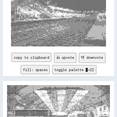
copy to clipboard
👍 upvote
👎 downvote
fill: spaces
toggle palette ▓→✊🏽
██████▓▓▓▓▓▓▓▓▓▓▓▓██▓▓▓▓▓▓██▓▓▓▓▓▓██████▓▓▒▒▒▒▒▒▒▒▒▒▒▒▒▒▒▒▒▒▒▒▒▒▒▒▒▒▒▒▒▒▒▒▒▒▒▒▒▒▒▒▒▒▒▒▒▒▒▒▒▒▒▒▒▒▒▒▒▒▒▒▒▒▒▒▒▒▒▒▒▒▒▒▒▒▒▒▒▒▒▒▒▒▒▒▒▒▒▒▒▒▒▒▒▒▒▒▒▒▒▒▒▒▒▒▒▒▒▒▒▒▒▒▒▒▒▒▒▒▒▒▒▒▒▒▒▒▓▓████▓▓▓▓██▓▓██████▓▓██████████
██████▓▓▓▓▓▓▓▓████▓▓▓▓▓▓▓▓▓▓▓▓▓▓▓▓██▓▓▒▒▒▒▒▒▒▒▒▒▒▒▒▒▒▒▒▒▒▒▒▒▒▒▒▒▒▒▒▒▒▒▒▒▒▒▒▒▒▒▒▒▒▒▒▒▒▒▒▒▒▒▒▒▓▓▒▒▒▒▒▒▒▒▒▒▒▒▒▒▒▒▒▒▒▒▒▒▓▓▒▒▒▒▒▒▒▒▒▒▒▒▒▒▒▒▒▒▒▒▒▒▒▒▒▒▒▒▒▒▒▒▒▒▒▒▒▒▒▒▒▒▒▒▒▒▒▒▒▒▒▒▒▒▓▓██▓▓▓▓▓▓▓▓▓▓██████████████
▓▓██████▓▓██████████▓▓▓▓▓▓▓▓████▓▓▒▒▒▒▒▒▒▒▒▒▒▒▒▒▒▒▒▒▒▒▒▒▒▒▒▒▒▒▒▒▒▒▒▒▒▒▓▓████▓▓▓▓████▓▓▓▓▒▒▓▓████▓▓▓▓▓▓▓▓▓▓▓▓▓▓▓▓▓▓██████████▓▓██████▓▓██████▓▓▒▒▒▒▒▒▒▒▒▒▒▒▒▒▒▒▒▒▒▒▒▒▒▒▒▒▒▒▒▒▒▒▒▒▓▓██▓▓██▓▓▓▓▓▓██████████
██████▓▓████▓▓████▓▓▓▓▓▓▓▓██▓▓▒▒▒▒▒▒▒▒▒▒▒▒▒▒▒▒▒▒▒▒▒▒▒▒▒▒▒▒▒▒▒▒▒▒██████████████████████████████████████████████████████████████████████████████████▓▓▒▒▒▒▒▒▒▒▒▒▒▒▒▒▒▒▒▒▒▒▒▒▒▒▒▒▒▒▒▒▓▓▓▓██▓▓▓▓▓▓██████████
▓▓████████████▓▓██▓▓██████▒▒▒▒▒▒▒▒▒▒▒▒▒▒▒▒▒▒▒▒▒▒▒▒▒▒▒▒▒▒▒▒▓▓██████▓▓██▓▓▓▓████████▓▓▓▓▓▓▓▓▓▓▓▓▓▓▓▓▓▓▓▓▒▒▓▓▒▒▒▒▒▒▓▓▓▓▒▒▒▒▒▒▒▒▒▒▒▒▒▒▒▒▒▒▓▓▓▓▒▒▓▓▒▒▓▓▓▓▓▓▓▓▒▒▒▒▒▒▒▒▒▒▒▒▒▒▒▒▒▒▒▒▒▒▒▒▓▓▓▓▓▓▒▒▓▓████▓▓▓▓██████
████████▓▓██████▓▓████▓▓▒▒▒▒▒▒▒▒▒▒▒▒▒▒▒▒▒▒▒▒▒▒▒▒▒▒▒▒▒▒░░        ░░          ▒▒▒▒▒▒▓▓▓▓▓▓▓▓▓▓▒▒▓▓░░░░░░░░░░░░░░  ░░▒▒▒▒▓▓▓▓▓▓▓▓▒▒▒▒▒▒▒▒▓▓    ░░░░  ░░        ░░▒▒▒▒▒▒▒▒▒▒▒▒▒▒▒▒▒▒▒▒▒▒▒▒▒▒▒▒▓▓████████████
██████████████████▓▓▓▓▓▓▓▓▒▒▒▒▒▒▒▒▒▒▒▒▒▒▒▒▒▒▒▒▒▒▒▒██▓▓          ░░▒▒        ░░▓▓▓▓▓▓▓▓▒▒▒▒▒▒▒▒▒▒▓▓░░▒▒░░░░░░░░░░░░▓▓▒▒▒▒▒▒▒▒▒▒▒▒▓▓▓▓▓▓░░        ░░░░          ▓▓▓▓▒▒▒▒▒▒▒▒▒▒▒▒▒▒▒▒▒▒▒▒▒▒▓▓▓▓▓▓▓▓████████
████████████████▓▓▓▓▓▓▓▓▒▒▒▒▒▒▒▒▒▒▒▒▒▒▒▒▒▒▒▒▒▒▓▓▒▒▓▓▓▓▓▓    ░░          ░░░░░░▓▓▓▓▓▓▓▓▓▓▓▓▒▒▒▒▒▒▒▒      ░░      ░░▒▒▒▒▒▒▓▓▓▓▒▒▓▓▒▒▓▓▒▒░░░░    ░░      ░░    ▒▒▒▒▒▒▒▒▒▒▒▒▒▒▒▒▒▒▒▒▒▒▒▒▒▒▒▒▒▒▒▒▓▓▓▓████▓▓██
██████▓▓██▓▓▓▓▓▓████▓▓▓▓▒▒▒▒▓▓▒▒▒▒▒▒▒▒▒▒▒▒▓▓▓▓▒▒▒▒▒▒▒▒▓▓▓▓░░        ▒▒▒▒░░░░░░▓▓▓▓▒▒▒▒▒▒▒▒▒▒▒▒▒▒▒▒  ░░  ░░░░░░  ░░▒▒▒▒▒▒▒▒▒▒▒▒▒▒▒▒▓▓░░░░░░░░▒▒          ░░▒▒▒▒▒▒▒▒▒▒▒▒▓▓▒▒▒▒▒▒▒▒▒▒▒▒▒▒▒▒▒▒▓▓▓▓██▓▓▓▓▓▓▓▓
▓▓██████▓▓▓▓▓▓▓▓▓▓▓▓██▓▓▓▓▓▓▒▒▓▓▒▒▒▒▓▓▓▓▓▓▓▓▓▓▒▒▒▒▒▒▒▒▓▓▓▓▓▓    ░░░░░░░░░░░░  ░░▒▒▒▒▒▒▒▒▓▓▓▓▒▒▒▒▓▓▒▒▒▒▒▒▒▒▒▒▒▒▒▒▓▓▒▒▓▓▓▓▓▓▒▒▒▒▒▒▓▓▒▒  ░░░░░░░░░░▒▒      ▓▓▒▒▒▒▒▒▒▒▒▒▒▒▒▒▒▒▒▒▒▒▒▒▒▒▒▒▒▒▒▒▓▓██▓▓▓▓▓▓▓▓▓▓▓▓
▓▓██▓▓▓▓▓▓▓▓▓▓▓▓▒▒▒▒▒▒▓▓██▓▓▒▒▒▒▓▓▓▓▓▓▓▓▓▓▒▒▒▒▒▒▒▒▓▓▒▒▒▒▒▒▓▓▒▒░░░░░░▒▒▒▒▒▒░░░░░░▒▒▒▒▒▒▒▒▒▒▒▒▒▒▒▒▓▓░░▒▒░░░░░░▒▒░░▒▒▒▒▒▒▒▒▒▒▒▒▒▒▓▓▓▓░░░░░░▒▒▒▒▒▒▒▒▒▒▒▒▒▒▒▒▒▒▒▒▒▒▒▒▒▒▒▒▒▒▒▒▒▒▒▒▒▒▒▒▒▒▒▒▒▒██▓▓▓▓▓▓▒▒▓▓▓▓▓▓▓▓
██▓▓▓▓▓▓▓▓▓▓▓▓▒▒▒▒▒▒▒▒▒▒▒▒▓▓▓▓▓▓▓▓▓▓▓▓▓▓▓▓▓▓▒▒▓▓▓▓▒▒▓▓▓▓▓▓▓▓▓▓▒▒░░░░    ░░        ▒▒▒▒▓▓▓▓▓▓▒▒▒▒▓▓░░░░░░░░░░░░░░▒▒▒▒▒▒▓▓▒▒▒▒▒▒▓▓░░  ░░  ░░░░  ░░░░░░▒▒▒▒▓▓▓▓▓▓▓▓▒▒▒▒▒▒▒▒▒▒▒▒▒▒▒▒▒▒▓▓▓▓▓▓▒▒▒▒▒▒▒▒▓▓▓▓▓▓▓▓
▓▓▓▓████▓▓▓▓▓▓▓▓▒▒▒▒▒▒▒▒▒▒▒▒▓▓▓▓▓▓▓▓▓▓▓▓▓▓▓▓▓▓▓▓▓▓▓▓▒▒▓▓▓▓▒▒▓▓▓▓░░      ░░░░    ░░▓▓▒▒▒▒▓▓▓▓▓▓▒▒▓▓      ░░    ░░▒▒▒▒▒▒▓▓▒▒▒▒▒▒▒▒░░    ░░░░      ░░▒▒▒▒▒▒▒▒▓▓▒▒▒▒▒▒▒▒▓▓██▓▓▓▓▒▒▒▒▓▓▒▒▒▒▒▒▒▒▒▒▒▒▒▒▓▓▓▓▓▓▓▓
██████▓▓██████▓▓▓▓▒▒▒▒▒▒▒▒▒▒▓▓▓▓████▓▓▓▓▓▓▓▓▒▒▓▓▒▒▒▒▓▓▓▓▓▓▓▓▓▓▒▒▓▓  ░░      ░░░░░░░░▓▓▒▒▒▒▒▒▒▒▒▒▓▓  ░░  ░░░░  ▒▒▒▒▒▒▒▒▒▒▒▒▒▒▓▓░░░░░░░░    ░░░░░░▒▒▒▒▒▒▒▒▓▓▒▒▓▓▒▒▒▒▒▒▒▒▒▒▒▒▒▒▒▒▒▒▓▓▓▓▒▒▒▒▒▒▒▒▒▒▒▒▓▓▓▓██▓▓
██▓▓████████▓▓▓▓▓▓▓▓▒▒▒▒▓▓▓▓▓▓▓▓▓▓▓▓▓▓▓▓▓▓▓▓▓▓▓▓▓▓▓▓▓▓▓▓▓▓▓▓▒▒▒▒▒▒▓▓    ░░░░░░░░░░  ▒▒▒▒▒▒▒▒▒▒▒▒▓▓░░░░░░░░░░░░▒▒▒▒▒▒▒▒▒▒▒▒▒▒░░  ░░░░░░░░░░░░░░▒▒▒▒▒▒▒▒▒▒▒▒▓▓▒▒▒▒▓▓▒▒▒▒▒▒▒▒▒▒▒▒▒▒▒▒▒▒▒▒▒▒▒▒▒▒▓▓▒▒▓▓▓▓▓▓▓▓
██▓▓████▓▓▓▓▓▓▓▓▒▒██▒▒▓▓▓▓▓▓▓▓▓▓▒▒▓▓▓▓▓▓▓▓▓▓▓▓▓▓██▓▓▓▓▒▒▓▓▒▒▒▒▒▒▒▒▒▒▓▓░░░░░░░░      ░░▒▒▓▓▒▒▒▒▒▒▓▓▒▒▒▒░░░░▒▒░░▒▒▒▒▒▒▒▒▓▓▒▒▓▓░░░░  ░░░░▒▒░░▒▒▒▒▒▒▒▒▒▒▒▒▒▒▒▒▒▒▒▒▒▒▓▓▓▓▒▒▒▒▒▒▓▓▒▒▓▓▒▒▒▒▓▓▓▓▓▓▒▒▓▓▓▓▒▒▓▓▓▓▓▓
██▓▓██▓▓▓▓▓▓▓▓▓▓▓▓▓▓██▒▒▒▒▓▓▓▓▓▓▓▓▓▓▓▓▓▓▓▓▓▓▓▓████▓▓▓▓▒▒▒▒▒▒▓▓▒▒▒▒▓▓▓▓▓▓░░░░░░▒▒░░▒▒░░▒▒▓▓▒▒▒▒▒▒▒▒░░░░      ░░▒▒▒▒▒▒▒▒▓▓▓▓▒▒▒▒▒▒▒▒▒▒░░░░▒▒▒▒▒▒▓▓▒▒▒▒▒▒▒▒▒▒▒▒▒▒▒▒▒▒▒▒▒▒▒▒▒▒▒▒▒▒▒▒▓▓▓▓▓▓██▓▓▓▓▒▒▓▓▒▒▓▓▓▓▓▓
▓▓▓▓▓▓██▓▓▓▓▓▓▒▒▓▓▓▓████▓▓▒▒▓▓▓▓▓▓▓▓▓▓▓▓▓▓▓▓████▓▓▓▓▒▒▒▒▒▒▒▒▒▒▓▓▓▓▓▓▓▓▒▒▒▒    ░░░░░░░░▒▒▒▒▒▒▒▒▒▒▒▒░░░░░░░░░░▒▒▒▒▒▒▒▒▒▒▒▒▒▒░░▒▒░░░░░░  ░░▒▒░░▒▒▓▓▓▓▓▓▒▒▒▒▒▒▒▒▒▒▒▒▒▒▓▓▓▓▓▓▒▒▒▒▓▓▓▓▓▓▓▓▓▓▓▓▓▓▓▓▓▓▒▒▓▓▒▒▓▓▓▓
▓▓▓▓▓▓▓▓▓▓▓▓▓▓▓▓▓▓██████▓▓██▓▓▒▒░░░░▓▓▓▓████▓▓▓▓▓▓▓▓▓▓▓▓▓▓▓▓▓▓▓▓▓▓▒▒▒▒▒▒▒▒▒▒░░░░░░░░  ░░▒▒▒▒▒▒  ▒▒▒▒░░░░░░░░▒▒▒▒▒▒▒▒▒▒▓▓░░░░░░░░  ░░▒▒▒▒▒▒  ▒▒▒▒▓▓▒▒▒▒▒▒▒▒▓▓▓▓▓▓▓▓▒▒▒▒▒▒██▓▓██▓▓▒▒▓▓▓▓▓▓▓▓▓▓▓▓▒▒▒▒▓▓▒▒▓▓
▓▓▓▓▓▓▓▓▓▓▓▓▓▓▓▓▓▓████▓▓▓▓██████▓▓▒▒▓▓██▓▓▓▓▓▓▓▓▒▒▒▒▓▓▓▓▒▒▓▓▓▓▓▓▒▒▒▒▒▒▒▒▓▓▓▓░░    ░░░░░░▒▒▒▒▒▒▒▒▒▒▒▒░░▒▒▒▒░░▒▒▒▒▒▒▒▒▒▒▒▒░░░░░░░░░░▒▒▒▒▒▒▒▒▒▒▒▒▒▒▒▒▓▓▒▒▓▓▒▒▒▒▒▒▒▒▒▒▓▓▓▓▒▒▓▓▒▒▒▒▒▒▓▓▓▓▓▓▓▓▓▓▒▒░░░░▒▒▓▓▓▓▓▓
████▓▓▓▓▓▓▓▓▓▓▓▓▓▓▒▒▒▒▒▒▓▓▓▓▓▓▓▓██▓▓▓▓▓▓▓▓▓▓▓▓▒▒▒▒▒▒▒▒▒▒▓▓▓▓▓▓▒▒▒▒▒▒▒▒▓▓▓▓▒▒▓▓░░▒▒▒▒░░  ░░▒▒▒▒▒▒▒▒▒▒░░░░░░░░▒▒▒▒▓▓▒▒▓▓  ░░▒▒░░▒▒▒▒▒▒▒▒▓▓▒▒▓▓▒▒▒▒▒▒▒▒▓▓▓▓▓▓▒▒▒▒▒▒▓▓▓▓▓▓▓▓▒▒▓▓▒▒▒▒▓▓▒▒▒▒░░░░░░▒▒▓▓▒▒▒▒▓▓▓▓
▓▓████▓▓▓▓▓▓▒▒▓▓▒▒░░░░░░▒▒▒▒▒▒▒▒▒▒██▓▓▓▓▓▓▓▓▒▒▒▒▓▓▒▒▒▒▓▓▒▒▓▓▓▓▓▓▓▓▓▓▓▓▓▓▒▒▒▒▓▓▓▓░░  ░░░░░░▒▒▒▒▒▒▒▒▒▒░░░░░░▒▒▒▒▒▒▒▒▓▓▒▒░░▒▒░░░░▒▒▒▒▓▓▒▒▒▒▒▒▒▒▓▓▒▒▓▓▒▒▓▓▒▒▒▒▓▓▓▓▓▓▒▒░░▒▒▒▒▓▓▓▓▒▒░░░░  ░░▒▒  ░░▓▓▒▒░░░░▒▒▓▓
▓▓████▓▓▓▓▓▓▓▓▓▓▒▒▒▒▒▒░░░░▒▒░░▒▒▒▒██▓▓██▓▓▓▓▓▓▓▓▒▒▒▒  ▒▒▓▓▓▓▒▒▓▓▓▓▓▓██████▓▓▓▓▒▒▓▓░░░░░░░░▒▒▒▒▒▒  ▒▒░░░░░░▒▒▒▒▒▒▒▒▒▒▒▒▒▒░░░░▒▒▒▒  ▒▒▓▓▒▒▒▒▒▒▓▓▓▓▒▒▒▒▓▓▓▓▓▓▒▒▒▒▒▒▒▒▒▒░░▒▒▒▒▓▓▒▒      ▓▓▒▒    ▓▓▒▒░░  ▒▒▒▒
▓▓████▓▓▓▓▓▓▒▒▒▒▒▒▒▒▒▒▒▒▒▒▒▒▒▒▒▒▓▓▓▓▓▓▒▒▒▒▒▒▒▒▒▒▒▒▒▒▒▒▒▒▒▒▒▒▒▒▒▒▒▒▒▒▒▒▒▒▒▒▒▒▒▒▒▒▒▒▒▒░░░░░░░░▒▒▒▒▒▒▒▒░░░░░░▒▒▒▒▒▒▓▓░░░░░░░░▒▒▒▒▓▓▒▒▒▒▓▓▓▓▒▒▒▒▓▓▓▓▓▓▓▓▓▓▓▓▒▒▒▒▒▒▒▒░░▒▒▒▒░░▒▒░░▒▒      ▓▓▒▒    ▓▓▒▒░░  ▒▒▒▒
▓▓██▓▓▓▓▓▓▓▓▓▓▓▓██▓▓██████▓▓██████████████████████████████████████████████████▓▓▒▒▓▓▒▒░░▒▒░░▒▒▒▒▒▒▒▒░░░░░░▒▒▒▒▒▒░░░░░░▒▒▒▒░░▒▒▒▒▓▓▓▓▒▒▒▒▓▓▒▒▓▓██▒▒▓▓▒▒▒▒▒▒▒▒▓▓▒▒▒▒▒▒▒▒▒▒▒▒░░▒▒░░    ▓▓▒▒░░░░░░░░  ░░░░▒▒
▓▓▓▓▓▓▓▓▓▓▒▒██▒▒██████████████████████▓▓██▓▓▓▓██▓▓▓▓██▓▓██████████████████▓▓██▓▓▒▒▒▒▓▓░░░░░░░░▒▒▒▒▒▒░░░░▒▒▒▒▒▒▒▒░░▒▒▒▒▒▒▒▒▒▒▒▒▒▒▒▒░░░░░░░░░░░░░░░░▒▒▒▒▒▒▓▓▒▒▒▒▒▒▒▒▒▒▒▒░░░░░░▒▒░░    ░░░░░░░░▒▒░░░░░░░░▒▒
▓▓▒▒▒▒▒▒▓▓▓▓██▒▒██████████████████████████████████████▓▓██████████████████▓▓▓▓▓▓▒▒▓▓▓▓▓▓░░▒▒░░░░░░        ░░  ░░▒▒░░▒▒▒▒▓▓▒▒▒▒▒▒▒▒░░      ░░░░░░░░░░▒▒▒▒▒▒▒▒░░░░▒▒▓▓▓▓▒▒░░░░▒▒░░  ░░░░░░░░░░        ░░░░
▓▓▒▒▒▒▒▒▒▒▒▒▓▓▒▒██████████████████████████▓▓▓▓██▓▓▓▓██▓▓██████████████████▓▓██▓▓▒▒▓▓▓▓▓▓▒▒      ░░                ▒▒░░▓▓▓▓▒▒▒▒      ░░░░░░░░░░░░░░░░░░░░▒▒▒▒▒▒░░▒▒▓▓▓▓▓▓░░░░▒▒░░      ░░    ░░      ░░░░
▓▓▓▓▓▓▓▓▒▒▓▓▓▓▒▒██████████████████████████▓▓▓▓████████████████████████████████▓▓▒▒▓▓▓▓▒▒      ░░░░                  ░░▓▓    ░░  ░░      ▒▒▓▓▓▓▓▓▓▓▓▓▓▓▓▓▓▓▒▒▒▒▒▒▒▒▓▓▓▓▓▓▒▒░░▒▒▒▒    ░░▒▒▒▒  ▒▒▓▓▒▒░░░░░░
██▓▓▓▓▓▓▓▓▓▓▓▓▓▓██████████████████████████████████████████████████████████████▓▓▒▒▓▓████▓▓▓▓▓▓▓▓▒▒▒▒▒▒▒▒▒▒▒▒▒▒▓▓▓▓▓▓▓▓░░░░░░░░░░▒▒▒▒░░░░▓▓▓▓▓▓▒▒▓▓▒▒▓▓▓▓▓▓▓▓░░▒▒▒▒▓▓▓▓██▒▒░░░░▒▒  ░░░░░░░░▒▒░░▒▒░░░░▒▒░░
▓▓▓▓▒▒▒▒▒▒▒▒▒▒▒▒▒▒▒▒▒▒▒▒▒▒▒▒▒▒▒▒▓▓▓▓▒▒▒▒▒▒▒▒▒▒▒▒▒▒▒▒▒▒▒▒▒▒▒▒▒▒▓▓▒▒▒▒▒▒▓▓▓▓▓▓▓▓▓▓▓▓▓▓▓▓▓▓▓▓▓▓▓▓▒▒▓▓▓▓▓▓▓▓▓▓▓▓▓▓▓▓▓▓▒▒▓▓░░░░▒▒▒▒▒▒▒▒▒▒░░░░▒▒▓▓▓▓▓▓▓▓▓▓▓▓▓▓▓▓▓▓░░▒▒▒▒▒▒▓▓██▒▒░░░░░░  ▒▒▒▒▓▓▓▓▒▒▒▒▓▓▓▓▒▒▒▒░░
▓▓▓▓▒▒▓▓▓▓▓▓▒▒▒▒▒▒▒▒▒▒▒▒▒▒▒▒▒▒▒▒▓▓▓▓▓▓▒▒▒▒▒▒▒▒▒▒▒▒▒▒▒▒▒▒▒▒▒▒▒▒▓▓▓▓▓▓▒▒▒▒▒▒▒▒▒▒▒▒▒▒▒▒▒▒▒▒▒▒▓▓▓▓▒▒▓▓▓▓▓▓▓▓▓▓▓▓▓▓▒▒▓▓▒▒▒▒▒▒▓▓░░░░▒▒▒▒▒▒▒▒▒▒░░░░▒▒░░▒▒▒▒▒▒▒▒▒▒▒▒▒▒▒▒▒▒▒▒▒▒▓▓▒▒▒▒░░░░░░▒▒▒▒▓▓▓▓░░░░▓▓██▒▒░░░░
▓▓▓▓▒▒▓▓▓▓▓▓▒▒▒▒▒▒▓▓████▓▓██▓▓▓▓▓▓████▓▓▓▓▒▒▓▓▓▓▓▓▓▓▓▓▓▓▒▒▓▓▓▓▒▒▒▒▒▒▒▒▓▓▓▓▓▓▓▓▓▓▓▓▓▓████████▒▒▒▒▓▓▓▓▒▒▓▓▓▓▓▓▓▓▒▒▒▒▒▒░░░░░░░░░░▒▒░░░░▒▒▒▒░░▒▒▒▒░░▒▒▒▒▓▓██▒▒░░░░▒▒▒▒░░░░░░▒▒▓▓▓▓▓▓░░▓▓▓▓██▓▓░░░░▓▓██▓▓░░▒▒
▓▓▓▓▓▓▓▓▓▓▓▓▒▒▓▓▓▓▓▓▓▓▓▓▓▓▓▓▓▓▓▓▓▓▓▓▓▓▓▓▓▓▓▓▓▓▓▓▓▓▓▓▓▓▓▓▓▓▓▓▓▓▓▓▓▓▓▓▓▓▓▓▓▓▒▒▓▓▓▓▓▓▓▓▓▓▓▓▓▓▓▓▓▓▒▒░░▒▒░░▒▒▒▒▒▒▒▒▒▒▒▒░░░░▒▒░░░░  ░░░░▒▒░░▒▒░░▒▒██░░▓▓██▒▒▒▒▓▓▒▒░░▒▒▒▒▒▒▓▓▒▒░░██▓▓▓▓░░░░░░▓▓▒▒░░░░░░▓▓▓▓░░░░
▓▓▓▓▒▒▒▒▒▒▓▓▒▒▓▓▒▒▓▓▓▓▓▓▓▓██████▓▓▓▓▓▓▒▒▓▓██▓▓▓▓████▓▓▓▓▓▓██████████▓▓▒▒▓▓▒▒▓▓▓▓▓▓▓▓██▓▓████▒▒▒▒▒▒▒▒▒▒░░░░▒▒▓▓▓▓▒▒░░░░▒▒░░░░░░▒▒▒▒▒▒▒▒▓▓░░▓▓▓▓░░▓▓▒▒▓▓▒▒░░▒▒▓▓▓▓▓▓▒▒▒▒▒▒▓▓▒▒▓▓▓▓██░░▓▓▓▓▒▒▒▒░░▒▒▓▓▒▒▒▒░░
▓▓▓▓▒▒▒▒▒▒██▒▒▓▓▓▓▓▓▓▓▓▓▓▓▓▓▓▓██▓▓██▓▓▓▓▓▓▓▓████▓▓▓▓▓▓▓▓▓▓▓▓▓▓▓▓▓▓▓▓▓▓▒▒▒▒▒▒▓▓████▓▓▒▒▓▓▓▓▓▓▒▒▒▒▒▒▒▒▒▒░░░░░░▒▒▓▓▓▓░░▓▓██░░░░░░▓▓██░░▒▒▒▒▒▒▓▓▓▓▓▓▒▒░░▒▒▒▒▒▒▓▓▓▓▓▓▓▓▓▓▒▒▓▓▒▒▒▒▓▓▓▓▓▓▓▓░░▒▒▓▓▓▓  ▒▒▒▒▓▓▓▓░░
▓▓▓▓▓▓▓▓▓▓▓▓▒▒▒▒▒▒▓▓▓▓▓▓▓▓▓▓▓▓██▒▒▓▓▓▓▓▓▒▒▓▓██████▓▓▓▓▒▒▓▓▓▓▒▒██▓▓▓▓▓▓▓▓░░▒▒██▓▓▓▓██▒▒▒▒▓▓▓▓▒▒▓▓▒▒▒▒▒▒▒▒░░▒▒░░▒▒▓▓░░▒▒▒▒  ░░  ████▓▓▓▓▒▒▒▒▓▓▓▓▓▓▒▒░░▒▒▒▒▒▒▓▓██▓▓▓▓██▓▓▓▓▒▒▒▒▓▓░░▒▒▒▒▒▒▒▒▒▒▒▒▒▒░░░░▒▒░░▒▒
▓▓▓▓▓▓▓▓▓▓▒▒▓▓▓▓▒▒▓▓██▓▓████▓▓████▓▓▓▓▓▓▓▓▓▓██████▓▓▒▒▒▒▓▓▒▒▓▓██▓▓▒▒▓▓▓▓░░▒▒██▓▓██████▒▒▓▓▓▓▒▒██▒▒██▓▓▒▒▒▒▒▒▓▓▓▓▓▓░░░░▓▓░░░░  ▒▒██░░░░░░▒▒▓▓▓▓▒▒▒▒░░▒▒▓▓▓▓▓▓██▓▓▒▒██▓▓▓▓▓▓▓▓▓▓░░░░░░░░▒▒▓▓▓▓▒▒░░▒▒▒▒▒▒▒▒
▓▓▓▓▓▓▓▓▓▓▓▓▒▒▓▓▓▓██▓▓▓▓▓▓▓▓▓▓████████▓▓▓▓▓▓██▓▓▓▓▓▓▓▓▓▓▓▓▓▓████▓▓▓▓▒▒▓▓▒▒▓▓▓▓▓▓▓▓▓▓▓▓▓▓████▓▓▓▓▓▓▓▓▒▒░░▒▒▒▒▓▓▓▓██▒▒░░▓▓░░  ░░▒▒██▒▒░░▒▒▒▒▓▓▓▓▒▒▒▒░░▒▒▒▒▓▓▒▒██▓▓▒▒██████▓▓▒▒▓▓░░░░▒▒████▓▓▓▓▓▓▒▒▓▓▒▒▓▓▒▒
▓▓▓▓▓▓▓▓▓▓▒▒▓▓▓▓▓▓▓▓▓▓▓▓▓▓▓▓▒▒▒▒▓▓████▓▓████▓▓▓▓▓▓▓▓▓▓▓▓▓▓██▓▓▓▓▓▓▓▓▒▒▒▒▓▓▓▓▓▓▓▓▒▒▓▓▓▓▒▒▓▓▓▓▒▒▒▒▒▒░░░░░░▒▒▒▒░░████▓▓████▓▓    ░░▓▓░░░░░░▓▓██▒▒░░░░░░░░░░▓▓▒▒████▓▓████████▒▒▒▒▓▓▓▓▓▓▓▓██▓▓▓▓▒▒▒▒▓▓▓▓▓▓▒▒
▓▓▓▓▓▓▓▓▓▓▓▓▓▓▓▓▓▓▓▓▓▓▓▓▒▒▒▒▒▒▓▓▓▓██▓▓▓▓▓▓████▓▓▓▓▓▓▓▓▓▓▓▓▓▓▓▓▓▓▓▓▒▒▓▓▒▒▓▓▒▒▓▓▓▓▓▓▒▒▒▒▒▒▒▒▒▒▒▒▒▒░░░░▒▒▒▒▒▒▓▓██████▓▓▓▓████░░  ░░██      ▓▓██░░░░░░░░░░░░░░░░▒▒████████▓▓██████▓▓██████▓▓▒▒██▓▓▓▓▓▓████▒▒
▓▓▓▓▓▓▓▓▓▓▓▓██▓▓▒▒▓▓▓▓▒▒▒▒▒▒▒▒▒▒▒▒▒▒▒▒▒▒▒▒▒▒▒▒▒▒▒▒▒▒▒▒▒▒▒▒▒▒▒▒▒▒▒▒▒▒▓▓▓▓▒▒▒▒▓▓▓▓▒▒▒▒░░▒▒▓▓▒▒▒▒░░░░  ▒▒▓▓▓▓████▓▓██▓▓▒▒██▓▓░░░░░░▒▒░░░░░░▒▒██░░░░░░░░░░░░░░░░▒▒▒▒▒▒▓▓▓▓▓▓▓▓▓▓████▒▒▓▓██▓▓▒▒▓▓▓▓▓▓▒▒████▒▒
▓▓▓▓▓▓▓▓▓▓▒▒▓▓▓▓▓▓▓▓▒▒▒▒▒▒▒▒▒▒▒▒▒▒▒▒▒▒▒▒▒▒▒▒▒▒▒▒▒▒▒▒▒▒▒▒▒▒▒▒▒▒▒▒▒▒▒▒▒▒▓▓▓▓▓▓██▓▓▒▒▒▒░░▒▒▓▓▓▓▒▒▒▒░░  ▒▒░░░░▓▓██░░▒▒▒▒▒▒▒▒▒▒░░░░░░▒▒░░░░░░▒▒▓▓░░░░░░░░░░░░░░░░░░▒▒▒▒▒▒▒▒▒▒▒▒▒▒▒▒▒▒▒▒▓▓▒▒▓▓░░▓▓▒▒▒▒▒▒██▓▓▒▒
▓▓▓▓▓▓▓▓▓▓▓▓▒▒▓▓▓▓▓▓▓▓▒▒▒▒▒▒▒▒░░░░░░░░░░░░░░░░░░░░░░░░░░░░░░░░░░░░░░░░▓▓████████▒▒░░░░▒▒▓▓▓▓░░░░░░░░▒▒░░  ████░░░░░░░░░░░░░░  ░░░░░░░░░░░░▓▓░░░░░░░░░░░░░░░░░░░░░░░░░░░░░░░░░░░░░░░░░░▒▒▒▒▓▓▒▒▓▓▒▒██▒▒▒▒
▓▓▓▓▓▓▓▓▓▓▓▓▓▓▓▓▓▓▓▓▓▓▒▒▓▓▒▒░░░░                                    ░░▓▓██████▒▒    ░░▓▓▓▓▒▒  ░░░░░░▓▓▒▒  ▓▓▓▓                              ░░                  ░░░░░░░░░░░░░░░░░░░░░░░░░░    ░░▓▓▓▓▓▓▒▒
▓▓▓▓▓▓▓▓▓▓▒▒▓▓▓▓████▓▓░░░░▒▒▒▒▒▒▒▒▒▒░░░░                            ░░▓▓▓▓████░░    ░░▓▓▓▓▓▓  ░░░░▒▒▓▓░░░░▓▓▒▒                                                                        ░░░░░░░░░░▓▓▓▓▓▓▒▒
▓▓▓▓▓▓▓▓▓▓▓▓▓▓▒▒░░░░▒▒▒▒▒▒▒▒▒▒▒▒░░░░                                  ░░  ▓▓██        ▓▓▓▓▒▒  ░░░░▓▓▓▓    ▓▓░░                                                                          ░░░░░░░░▒▒▓▓██▒▒
▓▓▓▓▓▓▓▓▓▓▓▓▓▓▒▒▓▓▒▒▒▒▒▒▒▒░░░░                ░░                          ░░▒▒      ░░▓▓▒▒▒▒░░▒▒░░▓▓▓▓    ░░▒▒░░░░░░░░░░░░░░░░░░░░░░░░                            ░░░░░░░░░░░░░░░░░░░░░░░░░░░░▒▒▓▓▓▓██▒▒
████▓▓▓▓▓▓▓▓▒▒▒▒▒▒░░░░░░░░      ░░        ░░░░      ░░                    ░░░░      ░░▓▓▒▒▓▓░░▓▓▓▓▓▓▓▓▒▒░░░░░░░░░░░░░░░░░░              ░░░░░░░░░░░░░░░░░░░░░░░░░░░░░░░░░░░░░░░░░░░░░░░░░░░░░░░░▒▒▒▒██▒▒
██████████▒▒░░░░░░░░░░░░░░░░░░░░░░░░░░░░░░░░░░░░░░░░░░░░░░░░░░░░░░░░░░░░  ▓▓▒▒░░░░  ░░▓▓░░▓▓░░░░▒▒▓▓▓▓▒▒▒▒▒▒▒▒░░░░░░░░░░░░░░  ░░░░░░░░░░░░░░░░░░░░░░░░░