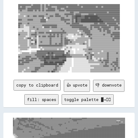
▓▓▓▓▓▓▓▓▓▓▓▓▓▓▒▒▓▓▓▓▓▓▓▓▒▒▓▓▒▒▓▓▒▒▓▓▓▓▓▓▓▓▓▓▓▓▓▓▓▓▓▓▓▓▓▓▓▓▓▓▓▓▓▓▒▒▓▓▓▓▓▓▓▓▓▓▓▓▓▓▓▓▓▓▓▓▓▓▓▓▓▓▓▓▓▓▓▓▓▓▓▓▓▓▓▓▓▓▓▓

▓▓▒▒▓▓▓▓▒▒▒▒▒▒▓▓▓▓▓▓▓▓▓▓▒▒▓▓▒▒▓▓▓▓▓▓▒▒▒▒▒▒▓▓▓▓▓▓▓▓▓▓▒▒▓▓▓▓▓▓▓▓▓▓▓▓▓▓▒▒▓▓▓▓▓▓▓▓▓▓▓▓▓▓▒▒▓▓▓▓▒▒▓▓▓▓▓▓▓▓▓▓▓▓▓▓▓▓▓▓

▓▓▓▓▓▓▓▓▒▒▓▓▓▓▓▓▓▓▓▓▓▓▓▓▒▒▓▓▒▒▒▒▓▓▓▓▓▓▓▓▒▒▓▓▓▓▒▒▒▒▓▓▓▓▓▓▓▓▓▓▓▓▓▓▓▓▓▓▓▓▓▓▓▓▓▓▓▓▓▓▓▓▓▓▓▓▓▓▓▓▓▓▓▓▓▓▓▓▓▓▓▓▓▓▓▓▓▓▓▓

▒▒▓▓▒▒▒▒▒▒▓▓▓▓▓▓▒▒▓▓▒▒▓▓▒▒▓▓▒▒▓▓▓▓▓▓▓▓▓▓▒▒▒▒▓▓▓▓▓▓▒▒▓▓▓▓▓▓▓▓▓▓▓▓▓▓▓▓▓▓▓▓▓▓▓▓▓▓▓▓▓▓▓▓▓▓▓▓▓▓▓▓▓▓▓▓▓▓▓▓▓▓▓▓▓▓▓▓▓▓

▒▒▒▒▒▒▒▒▒▒▒▒▒▒▒▒▒▒▒▒▒▒▒▒▒▒▒▒▒▒▒▒▒▒▒▒▒▒▒▒▒▒▒▒▒▒▒▒▒▒▒▒▒▒▒▒▓▓▓▓▒▒▒▒▒▒▓▓▓▓▓▓▓▓▓▓▓▓▓▓▓▓▓▓▓▓▓▓▓▓▓▓▓▓▓▓▒▒▓▓▓▓▓▓▓▓▓▓▓▓

░░▒▒▒▒▒▒▒▒▒▒▒▒▒▒▒▒▒▒▒▒▒▒▒▒▒▒▒▒▓▓▒▒▒▒▒▒▒▒▓▓▓▓▒▒▒▒▒▒▓▓▓▓▓▓▓▓▓▓▒▒▓▓▓▓▓▓▒▒▒▒▒▒▒▒▓▓▓▓▓▓▒▒▓▓▓▓▓▓▓▓▓▓▓▓▓▓▓▓▓▓▓▓▓▓▓▓▓▓

▒▒▒▒▒▒░░▒▒▓▓▒▒▒▒▓▓▓▓▒▒▓▓▓▓▓▓▒▒▒▒▒▒▓▓▓▓▒▒▓▓▓▓▓▓▒▒▒▒▒▒▓▓▒▒▒▒▓▓▓▓██████▓▓▓▓██████████████▓▓▓▓▓▓▓▓▓▓▓▓▓▓▓▓▓▓▓▓▓▓▓▓

▒▒▒▒▒▒▒▒▒▒▒▒▒▒▒▒▒▒▒▒▒▒▒▒▒▒▓▓░░▒▒▓▓▒▒▒▒▒▒▒▒▒▒▒▒▓▓▓▓▒▒▒▒▒▒▒▒▓▓▓▓██▓▓▓▓▓▓▓▓████▓▓██████████▓▓▓▓▓▓▓▓▓▓▓▓▓▓▒▒▓▓▓▓▓▓

▓▓▓▓▒▒▒▒▒▒▓▓▓▓▓▓▒▒▒▒▒▒▒▒▓▓▓▓▓▓░░▒▒▒▒▒▒▒▒▒▒▒▒▒▒▓▓▓▓▓▓▓▓▓▓▒▒▓▓▒▒██▓▓▓▓██████████████████▓▓██▓▓▓▓▓▓▓▓▓▓▓▓▓▓▒▒▓▓▓▓

▒▒▒▒▒▒▒▒▒▒▒▒▒▒▒▒▒▒▒▒▒▒▒▒▓▓▓▓▓▓▒▒▒▒▒▒▒▒▒▒▒▒▒▒▒▒▒▒▒▒▓▓▒▒▒▒▒▒▓▓▒▒██▓▓▓▓████████████████████████▓▓▓▓▓▓▓▓▓▓▓▓▓▓▓▓▓▓

▓▓▓▓▒▒▒▒▒▒▓▓▒▒▒▒▒▒▒▒▒▒▒▒▒▒▒▒▒▒▒▒▒▒▒▒▒▒▒▒▒▒▒▒▒▒▒▒▒▒▒▒▓▓▓▓▒▒▓▓▓▓▓▓▓▓▒▒▒▒▒▒▒▒▒▒▒▒▒▒▒▒▓▓▓▓▒▒▓▓▓▓▓▓▒▒▓▓▓▓▓▓▓▓▓▓▒▒▓▓

▓▓▒▒▒▒░░▒▒▒▒▒▒▒▒▒▒▒▒▒▒▒▒▒▒▓▓▓▓▓▓▓▓▓▓▓▓▓▓▓▓▒▒▒▒▒▒▒▒▒▒▒▒▒▒▓▓▓▓▓▓▓▓▓▓▓▓▓▓▒▒▒▒▒▒▒▒▓▓▓▓▓▓▓▓▓▓▓▓▓▓▓▓▓▓▒▒▓▓▓▓▓▓▓▓▓▓▒▒

▓▓▒▒▒▒░░░░░░▒▒▒▒▓▓▒▒▒▒▒▒▒▒░░▓▓▓▓▓▓▒▒▓▓▓▓▓▓▒▒▒▒▒▒▒▒▒▒▒▒▒▒▒▒▓▓▓▓▓▓▓▓▓▓▓▓▓▓▓▓▒▒▒▒▓▓▒▒▓▓▓▓▓▓▒▒▓▓▓▓▓▓▓▓▓▓▒▒▒▒▓▓▓▓▓▓

░░░░░░░░░░░░▒▒▒▒▒▒▒▒▓▓▒▒▒▒▒▒▒▒▒▒▒▒▒▒▒▒▒▒▒▒▒▒▒▒▓▓▒▒▒▒▒▒▒▒▒▒▒▒▒▒▒▒▒▒▓▓▓▓▓▓▓▓▓▓▒▒▓▓▒▒▒▒▒▒▓▓▓▓▒▒▓▓▓▓▓▓▒▒▒▒▒▒▓▓▒▒▓▓

░░░░▒▒░░░░░░▒▒░░░░▒▒▒▒▒▒▒▒▒▒▒▒▒▒▒▒  ▒▒▒▒▒▒▒▒▒▒▒▒▓▓▒▒▒▒▒▒▒▒▒▒▒▒▒▒░░▒▒▒▒▓▓▓▓▓▓▓▓▒▒▒▒▒▒▒▒▒▒▓▓▒▒▓▓▒▒▓▓▓▓▒▒▒▒▒▒▒▒▒▒

▒▒▒▒▒▒▒▒▒▒░░▒▒▒▒▒▒▓▓▒▒▓▓▓▓▓▓▒▒▓▓▓▓▓▓▓▓▓▓▓▓▓▓▓▓▓▓▓▓▓▓▒▒▒▒▒▒▒▒▒▒▒▒▒▒░░▒▒▒▒▓▓▓▓▓▓▒▒▒▒▒▒▒▒▒▒▒▒▒▒▒▒▒▒▓▓▓▓▒▒▓▓▓▓▓▓▓▓

▓▓▒▒▒▒▒▒▒▒░░▒▒▓▓▓▓▓▓▒▒▒▒▒▒▒▒▒▒▒▒▒▒▓▓▒▒▓▓▒▒▓▓▒▒▓▓▒▒▒▒▒▒░░░░░░▒▒░░▒▒▒▒▓▓▒▒▒▒▓▓▓▓▓▓▒▒▒▒▒▒▒▒▒▒▒▒▓▓▒▒▒▒▒▒▓▓▓▓▓▓▓▓▓▓

▒▒▒▒▒▒▒▒░░░░▒▒▒▒▒▒▓▓░░▓▓▒▒▓▓▓▓▒▒▓▓▓▓▓▓▓▓▒▒▓▓▒▒▓▓▒▒▒▒░░░░░░  ░░░░░░░░▒▒▒▒░░░░▓▓▒▒▒▒▒▒▒▒▒▒▒▒▒▒▒▒▒▒▒▒▒▒▓▓▒▒▓▓▓▓▓▓

▒▒▒▒▒▒░░▒▒▓▓▓▓░░▒▒▒▒░░▒▒▒▒▒▒▒▒▒▒▒▒▓▓▒▒▒▒▒▒▒▒▒▒▓▓▒▒▓▓▒▒░░░░░░░░░░▒▒▒▒▒▒▒▒▒▒▒▒▒▒▓▓▒▒▒▒▒▒▒▒▒▒▒▒▒▒▒▒▒▒▒▒▒▒▓▓▓▓▓▓▓▓

▒▒▒▒▒▒▒▒▒▒░░▒▒▓▓▒▒▓▓░░▒▒▒▒▒▒▒▒▒▒▒▒▓▓▒▒▒▒▒▒▒▒▒▒▓▓▒▒▓▓▓▓▓▓▒▒▒▒░░▒▒▒▒▒▒▒▒▒▒▒▒▒▒░░▒▒▒▒▒▒▒▒▒▒▒▒▒▒▒▒▒▒▒▒▒▒▒▒▓▓▒▒▒▒▒▒

▒▒▒▒▒▒▒▒▒▒░░▒▒░░░░██░░▒▒▓▓▒▒▒▒▒▒▒▒▓▓▒▒▒▒▒▒▒▒▒▒▓▓▒▒▓▓▓▓▒▒▓▓▒▒▒▒▒▒▒▒▒▒▒▒▒▒░░▒▒░░▒▒▒▒▒▒▒▒▒▒▒▒▒▒▒▒▒▒▒▒▒▒▒▒▒▒▒▒▒▒▒▒

▒▒▒▒▒▒▒▒▒▒░░▒▒▓▓▒▒▓▓░░▒▒▒▒▒▒▒▒▒▒▒▒▓▓▒▒▒▒▓▓▒▒▓▓▓▓▒▒▓▓▓▓▒▒▒▒▒▒▒▒░░░░▒▒▒▒▓▓▒▒▒▒░░▒▒▒▒▒▒▒▒▒▒▒▒▒▒▒▒▒▒▒▒▒▒▒▒▒▒▒▒▒▒▒▒

░░▒▒▒▒▒▒▒▒░░▒▒▒▒▒▒▒▒░░▓▓▓▓▓▓▓▓▓▓▓▓▓▓▓▓▓▓▓▓▓▓▓▓▓▓▒▒▒▒░░░░░░░░░░░░░░░░░░░░░░▒▒░░▒▒▒▒▒▒▒▒▒▒▒▒▒▒▒▒▒▒▒▒▒▒▒▒▒▒▒▒▒▒▒▒

▒▒▒▒▒▒▒▒▒▒▒▒░░▒▒▒▒▒▒░░▒▒░░▒▒▒▒▒▒▒▒▒▒▒▒▒▒▒▒▒▒▒▒▒▒░░░░▒▒░░▒▒░░░░░░░░░░░░░░░░▒▒▒▒▒▒▒▒▒▒▒▒▒▒▒▒▒▒▒▒▒▒▒▒▒▒▒▒▒▒▒▒▒▒▒▒

░░▒▒▒▒▒▒▒▒░░            ▒▒░░▒▒▒▒▒▒▒▒▒▒▒▒▒▒░░▒▒░░  ▒▒░░░░░░    ░░  ░░░░▒▒▒▒▒▒▓▓▓▓▒▒▒▒▒▒▒▒▒▒▒▒▒▒▒▒▒▒▒▒▒▒▒▒▒▒▒▒▒▒

░░░░          ░░░░░░▓▓▓▓▓▓▓▓▓▓▓▓▓▓▓▓▓▓▓▓▓▓▓▓▓▓▓▓▓▓░░░░▓▓░░░░  ░░░░░░░░░░▒▒▒▒▒▒▒▒▒▒▒▒▒▒▒▒▒▒░░▒▒▒▒▒▒▒▒▒▒▒▒▒▒▒▒▒▒

  ░░▒▒▒▒▒▒▒▒░░▒▒▒▒▒▒▓▓▓▓▓▓▓▓▓▓▓▓██▓▓██▓▓▓▓▓▓▓▓▓▓▓▓░░▓▓▒▒░░░░  ░░░░░░░░░░░░▒▒▓▓▒▒░░▒▒▒▒░░▒▒▒▒▒▒▒▒▓▓▒▒▒▒▒▒▒▒▓▓▒▒

▒▒▒▒▒▒▒▒▒▒▒▒▒▒▒▒▒▒▓▓▓▓▓▓▓▓▓▓▓▓▒▒▓▓▓▓▓▓▒▒▓▓▓▓▓▓▓▓██▓▓▓▓▓▓▒▒▒▒▒▒▒▒▒▒▒▒▒▒░░▓▓▒▒▒▒▓▓▓▓▒▒▒▒▒▒▒▒▒▒▒▒▒▒▓▓▒▒▒▒▒▒▒▒▒▒▒▒

▓▓▒▒▒▒▒▒▓▓▓▓▓▓▒▒▒▒▒▒▓▓▓▓▓▓██▓▓████▓▓██▓▓████████████▓▓▓▓▓▓▒▒▒▒▒▒▒▒▒▒▒▒▒▒▒▒▓▓▒▒▓▓░░▒▒▒▒▒▒▒▒▒▒▒▒▒▒▓▓▒▒▒▒▒▒▒▒▒▒▒▒

▒▒▒▒▓▓▓▓▓▓▓▓▒▒▓▓▓▓▓▓▒▒▓▓▓▓▓▓██████▓▓████████▓▓▓▓▓▓▓▓░░░░░░  ░░░░░░░░░░░░░░▓▓▒▒▓▓░░░░▒▒░░▒▒░░▒▒▒▒▓▓▒▒▒▒▒▒▒▒▓▓▒▒

▓▓▓▓▓▓▒▒▓▓▓▓▓▓▓▓▒▒▒▒▒▒▒▒▓▓▓▓██▓▓▓▓▓▓▓▓▓▓▓▓▓▓▓▓▓▓████░░░░░░  ░░░░░░░░░░░░░░░░▒▒▒▒▒▒░░░░▒▒▓▓▒▒▓▓▓▓▓▓▒▒▒▒▒▒▒▒▓▓▒▒

▓▓▒▒▓▓▓▓▓▓▓▓▒▒▒▒▒▒▒▒▒▒▒▒▒▒▒▒████▓▓████▓▓██████████░░░░░░░░  ░░░░░░░░░░░░░░░░▒▒▒▒▒▒▒▒▒▒▒▒▒▒▓▓▒▒▓▓▓▓▒▒▒▒▓▓▓▓▓▓▒▒

▓▓▓▓▓▓▒▒▒▒▒▒▒▒▒▒▒▒▒▒▒▒▒▒▓▓▓▓██████████████▒▒████▒▒░░░░░░░░  ░░░░░░░░░░░░░░░░░░░░░░░░░░░░▒▒▒▒▒▒▓▓▒▒▒▒▓▓▒▒▓▓▓▓▒▒

▒▒▒▒▒▒▒▒▒▒▒▒▒▒▒▒▒▒▒▒▒▒▒▒▓▓▓▓▒▒▒▒▒▒▒▒▒▒▒▒▓▓▓▓▒▒▒▒░░░░░░░░░░  ░░░░░░░░░░░░░░░░░░▒▒▒▒▒▒▒▒▒▒▒▒▒▒▓▓▓▓▓▓▒▒▒▒▓▓▒▒▓▓▒▒

▒▒▒▒▒▒▒▒▒▒░░▒▒▒▒▒▒▓▓▓▓▓▓▒▒▒▒▒▒▒▒▒▒▒▒▒▒▒▒▓▓▒▒▒▒░░░░░░░░░░  ░░░░░░░░░░░░░░░░░░░░░░░░▒▒▒▒▒▒▒▒▒▒▒▒▒▒▒▒▒▒▒▒▒▒▓▓▒▒▓▓

▒▒▒▒▒▒░░▒▒▒▒▒▒▒▒▒▒▓▓▓▓▒▒▒▒▒▒▒▒▒▒▒▒▒▒▒▒▓▓▓▓▒▒▒▒░░░░░░░░░░  ░░░░░░░░░░░░░░░░░░░░▒▒▒▒▒▒▒▒▒▒▒▒▒▒▒▒▒▒▒▒▒▒▓▓▒▒▓▓▒▒▒▒

copy to clipboard
👍 upvote
👎 downvote
fill: spaces
toggle palette ▓→✊🏽
▓▓░░▒▒████▓▓▓▓██████████▓▓██▓▓████▓▓▓▓▓▓▓▓▓▓██▓▓▓▓▓▓▓▓▓▓▓▓▓▓▓▓██▓▓▓▓▓▓▓▓▓▓▓▓▓▓▓▓▓▓▓▓▓▓▓▓▓▓▓▓██▓▓▓▓▓▓▓▓▓▓▓▓▓▓▓▓▓▓████████▓▓▓▓▓▓▓▓▓▓▓▓▓▓▓▓▓▓▓▓▓▓▓▓▓▓▓▓▓▓▓▓▓▓▓▓▓▓▓▓▓▓▓▓▓▓▓▓▓▓▓▓▓▓▓▓▓▓▓▓▓▓
▓▓▒▒▓▓▓▓████████████████▓▓████████▓▓▓▓▓▓▓▓▓▓▓▓▓▓▓▓▓▓▓▓▓▓▓▓▓▓▓▓▓▓▓▓▓▓▓▓▓▓▓▓▓▓▓▓▓▓▓▓▓▓▓▓▓▓▓▓▓▓▓▓▓▓████████████████▓▓▓▓▓▓▓▓▓▓▓▓▓▓▓▓▓▓▓▓▓▓▓▓▓▓▓▓▓▓▓▓▓▓▓▓▓▓▓▓▓▓▓▓▓▓▓▓▓▓▓▓▓▓▓▓▓▓▓▓▓▓▓▓▓▓▓▓▓▓
██▓▓▓▓▓▓▓▓██████████▓▓▓▓████████▓▓▓▓▓▓▓▓▓▓▓▓▓▓▓▓▓▓▓▓▓▓▓▓▓▓▓▓▓▓▓▓▓▓▓▓▓▓▓▓▓▓▓▓▓▓▓▓▓▓▓▓▓▓▓▓▓▓▓▓▓▓▓▓▓▓██████▓▓▓▓▓▓▓▓▓▓▓▓▓▓▓▓▓▓▓▓▓▓▓▓▓▓▓▓▓▓▓▓▓▓▓▓▓▓▓▓▓▓▓▓▓▓▓▓▓▓▓▓▓▓▓▓▓▓▓▓▓▓▓▓▒▒▒▒▒▒▓▓▓▓▓▓▓▓
██▓▓▓▓▓▓▓▓██▓▓▓▓▓▓████▓▓▓▓██▓▓▓▓██████████▓▓▓▓▓▓▓▓▓▓▓▓▓▓▓▓▓▓▓▓▓▓▓▓▓▓▓▓▓▓▓▓▓▓▓▓▓▓▓▓▓▓▓▓▓▓▓▓██▓▓▓▓▓▓▓▓▓▓▓▓▓▓▓▓▓▓▓▓▓▓▓▓▓▓▓▓▓▓▓▓▓▓▓▓▓▓▓▓▓▓▓▓▓▓▓▓▓▓▓▓▓▓▓▓▓▓▓▓▓▓▓▓▓▓▓▓▓▓▓▓▓▓▓▓██▓▓██▓▓▒▒▓▓▓▓
██▓▓▓▓▓▓██████▓▓▓▓▓▓▓▓▓▓▓▓▓▓▓▓▓▓▓▓▓▓██▓▓██████▓▓▓▓▓▓▓▓▓▓▓▓▓▓▓▓▓▓▓▓▓▓▓▓▓▓▓▓▓▓▓▓▓▓▓▓▓▓██▓▓▓▓▓▓▓▓▓▓▓▓▓▓▓▓▓▓██▓▓▓▓▓▓▓▓▓▓▓▓▓▓▓▓▓▓▓▓▓▓▓▓▓▓▓▓▓▓▓▓▓▓▓▓▓▓▓▓▓▓▓▓▓▓▓▓▓▓▓▓▓▓▓▓▓▓▓▓▓▓▓▓▓▓▓▓▓▓▓▓▓▓▓▓
██▓▓▓▓▓▓██▓▓████▓▓▓▓▓▓████▓▓██████▓▓▓▓▓▓▓▓████████▓▓▓▓▓▓▓▓▓▓▓▓▓▓▓▓▓▓▓▓▓▓▓▓██████▓▓▓▓▓▓▓▓▓▓▓▓▓▓▓▓▓▓▓▓▓▓▓▓▓▓▓▓▓▓▓▓▓▓▓▓▓▓▓▓▓▓▓▓▓▓▓▓▓▓▓▓▓▓▓▓▓▓▓▓▓▓▓▓▓▓▓▓▓▓▓▓▓▓▓▓▓▓▓▓▓▓▓▓▓▓▓▓▓▓▓▓██████████
██▓▓▓▓▓▓▓▓▓▓▓▓▓▓██████████▓▓▓▓▓▓▓▓████▓▓▓▓▓▓▓▓▓▓████▓▓▓▓▓▓▓▓▓▓▓▓▓▓▓▓▓▓▓▓▓▓▓▓██▓▓▓▓▓▓▓▓▓▓▓▓▓▓▓▓▓▓▓▓▓▓▓▓▓▓▓▓▓▓▓▓▓▓▓▓▓▓▓▓▓▓▓▓▓▓▓▓▓▓▓▓▓▓▓▓▓▓████▓▓▓▓▓▓▓▓▓▓▓▓▓▓▓▓▓▓▓▓██████████████████████
▓▓▓▓▓▓▓▓██▓▓▓▓▓▓▓▓▓▓████████████▓▓██▓▓▓▓██▓▓▓▓▓▓▓▓▓▓██████▓▓▓▓██▓▓▓▓▓▓▓▓▓▓▓▓▓▓▓▓▓▓▓▓▓▓▓▓▓▓▓▓▓▓▓▓▓▓▓▓▓▓▓▓▓▓▓▓▓▓▓▓▓▓▓▓▓▓▓▓▓▓▓▓▓▓▓▓▓▓▓▓▓▓▓▓▓▓▓▓▓▓▓▓██████████████████████████████████████
▓▓▓▓▓▓██████▓▓▓▓▓▓▓▓▓▓▓▓▓▓▓▓▓▓██████▓▓▓▓▓▓▓▓██▓▓▓▓▓▓▓▓▓▓████▓▓██▓▓▓▓▓▓▓▓▓▓▓▓▓▓▓▓▓▓▓▓▓▓██▓▓▓▓▓▓▓▓▓▓▓▓▓▓▓▓▓▓▓▓▓▓▓▓▓▓▓▓██▓▓▓▓▓▓▓▓▓▓▓▓▓▓██████████████████████████████████████████████████
▓▓▓▓▓▓██████████▓▓▓▓▓▓▓▓▓▓▓▓▓▓▓▓▓▓▓▓██████████▓▓▓▓▓▓▓▓▓▓▓▓▓▓▓▓████▓▓▓▓▓▓▓▓▓▓▓▓▓▓▓▓▓▓▓▓▓▓▓▓▓▓▓▓▓▓████████▓▓▓▓▓▓▓▓▓▓██▓▓▓▓▓▓████████████████████████████████████████████████████████████
▓▓▓▓▓▓▓▓▓▓▓▓▓▓▓▓▓▓▓▓▓▓▓▓▓▓▓▓▓▓▓▓▓▓▓▓▓▓▓▓▓▓▓▓▓▓██▓▓▓▓▓▓▓▓▓▓▓▓▓▓▓▓▓▓▓▓▓▓▓▓▓▓▓▓▓▓▓▓▓▓▓▓▓▓▓▓▓▓████████▓▓▓▓▓▓▓▓████████████████████████████████████████████████████████████████████████████
▓▓▓▓▓▓▓▓▓▓▓▓▓▓▓▓██▓▓▓▓▓▓▓▓████▓▓▓▓▓▓▓▓▓▓▓▓▓▓▓▓▓▓▓▓▓▓▓▓▓▓▓▓▓▓▓▓▓▓▓▓▓▓▓▓██████▓▓▓▓▓▓▓▓▓▓▓▓▓▓▓▓▓▓████████████████████████████████████████████████████████████████████████████████████████
▓▓▓▓▓▓▓▓▓▓▓▓▓▓▓▓▓▓▓▓▓▓▓▓▓▓▓▓▓▓▓▓▓▓▓▓▓▓▓▓▓▓▓▓▓▓▓▓▓▓▓▓▓▓██▓▓▓▓▓▓▓▓▓▓▓▓▓▓▓▓▓▓████▓▓▓▓▓▓██████████████████████████████████████████████████████████████████████████████████████████████████
▒▒▒▒▓▓▓▓▓▓▓▓▓▓▓▓▓▓▓▓▓▓▓▓▓▓▓▓▓▓▓▓▓▓▓▓▓▓▓▓▓▓██▓▓▓▓▓▓▓▓▓▓▓▓▓▓▓▓██▓▓▓▓▓▓▓▓▓▓██████████████████████████████████████████████████████████████████████████████████████████████████████████████
░░▒▒▒▒▓▓▓▓▓▓▓▓▓▓▓▓▓▓▓▓▓▓▓▓▓▓▓▓▓▓▓▓▓▓▓▓▓▓▓▓▓▓▓▓▓▓██▓▓▓▓▓▓▓▓▓▓██████████████████████████████████████████████████████████████████████████████████████████████████████████████████████████
  ░░▒▒▒▒▓▓▓▓▓▓▓▓▓▓▓▓▓▓▓▓▓▓▓▓▓▓▓▓██▓▓▓▓▓▓▓▓▓▓▓▓▓▓▓▓████████████████████████████████████████████████████████████████████████████████████████████████████████████████████████████████████
  ░░▒▒▓▓▓▓▓▓▓▓▓▓▓▓▓▓▓▓▓▓▓▓▓▓▓▓▓▓▓▓▓▓▓▓▓▓▓▓▓▓██████████████████████████████████████████████████████████████████████████████████████████████████████████████████████████████████████████
▒▒▒▒▒▒▓▓▓▓▓▓▓▓██████████▓▓▓▓▓▓▓▓▓▓▒▒▒▒▓▓▓▓▓▓▓▓██▓▓▓▓▓▓██████▓▓▓▓████▓▓▓▓▓▓▓▓▓▓████████████████████████████████████████████████████████████████████████████████████████████████████████
▓▓▓▓▓▓▓▓▓▓▓▓▓▓████▓▓▓▓▓▓▓▓▓▓▒▒▓▓▓▓▓▓▓▓▓▓▓▓▓▓██▓▓▓▓▓▓▓▓██████████▓▓▓▓▓▓▒▒▓▓▓▓▓▓████████████████████████████████████████████████████████████████████████████████████████████████████████
▓▓▓▓▓▓▓▓▓▓▓▓▓▓██▓▓▓▓▓▓▓▓▓▓▓▓▓▓▓▓▓▓▓▓▓▓▓▓▓▓▓▓▓▓▒▒▓▓▓▓▓▓▓▓▓▓██████▓▓▓▓▒▒░░▓▓██████████▓▓▓▓██████████████████████████████████████████████████████████████████████████████████████████████
▓▓▓▓▓▓▓▓▓▓▓▓▓▓▓▓▓▓▓▓▓▓▒▒▒▒▓▓▓▓▓▓▓▓▓▓▓▓▓▓▓▓▓▓▒▒▒▒░░▒▒▓▓▓▓▓▓▓▓████████▓▓██▓▓▓▓██▓▓██▓▓██▓▓██████████████████████████████████████████████████████████████████████████████████████████████
▓▓▓▓▒▒▓▓▓▓▓▓▓▓▓▓▓▓▓▓▓▓▓▓▓▓▓▓▓▓▓▓▓▓▓▓░░░░░░██▓▓▓▓▓▓▒▒▒▒▒▒▓▓▓▓▓▓██▓▓██▓▓▓▓▓▓▓▓▓▓▓▓▓▓▓▓▓▓▓▓██████████████████████████████████████████████████████████████████████████████████████████████
▒▒▓▓▓▓▓▓▓▓▓▓▒▒▒▒▒▒▓▓▓▓▓▓▓▓▓▓▒▒▒▒▓▓▓▓▓▓▒▒▒▒▓▓▒▒▓▓▓▓▓▓▓▓▒▒▓▓▓▓▒▒▓▓▓▓▓▓▓▓▒▒░░  ░░▒▒▒▒▓▓▓▓████████████████████████████████████████████████████████████████████████████████████████████████
▓▓▓▓▓▓▓▓▓▓▓▓▒▒░░▒▒▒▒▓▓▒▒▒▒▒▒▓▓▒▒▒▒▒▒▓▓▓▓▓▓▓▓▒▒▓▓▒▒▓▓▒▒▒▒░░▓▓▒▒▓▓▓▓▓▓▓▓▓▓▓▓▒▒░░      ▒▒▒▒░░▒▒▓▓▓▓▓▓▓▓██████████████████████████████████████████████████████████████████████████████████
▓▓▓▓▓▓▓▓▓▓▓▓░░▒▒▒▒░░▒▒▒▒▒▒▒▒▒▒▒▒▒▒▒▒▒▒▓▓▓▓▓▓▓▓▓▓▓▓▒▒▓▓▒▒▒▒▒▒▒▒▒▒▒▒░░▒▒▓▓▓▓▒▒▒▒░░  ░░░░░░    ░░    ▒▒▓▓▓▓▓▓▓▓▓▓██████████████████████████████████████████████████████████████████████▓▓
▓▓▓▓██▓▓▒▒▓▓░░▓▓▓▓░░░░░░▒▒▒▒▒▒░░▒▒▓▓▒▒▒▒▒▒▒▒▓▓▓▓▓▓▓▓▒▒▓▓▓▓▒▒▓▓▒▒  ░░▒▒▓▓▓▓▓▓▓▓▒▒░░▒▒▓▓▓▓▒▒░░░░░░    ░░    ░░░░▒▒▓▓▓▓▓▓████████████████████████████████████████████████████████████████
▓▓▓▓▓▓▓▓▓▓▓▓▒▒▓▓▒▒░░░░░░░░░░▒▒░░▒▒▓▓▓▓▒▒  ░░▒▒░░▒▒▓▓▓▓▒▒▒▒▒▒▓▓▒▒▒▒░░▒▒▒▒▓▓▒▒▓▓▒▒░░▓▓▓▓▓▓▓▓▓▓▓▓▓▓▓▓▒▒▒▒  ░░  ░░░░▒▒░░▒▒▒▒▓▓▓▓▓▓████████████████████████████▓▓▓▓████████████████▓▓▓▓██▓▓
██████▓▓▓▓██▒▒▓▓▒▒▒▒░░░░░░░░░░  ░░░░░░░░░░░░░░░░░░░░▓▓▒▒▒▒░░▒▒▒▒▒▒▒▒▒▒░░▒▒▓▓▓▓▓▓▒▒░░▓▓▒▒░░▒▒▒▒▓▓▓▓▓▓▓▓▓▓▓▓▓▓▓▓▒▒▒▒▒▒░░▒▒▒▒▓▓▓▓▓▓▒▒▓▓▒▒████▓▓▓▓▒▒██▓▓▒▒▓▓▓▓▒▒▒▒▓▓▓▓▒▒▓▓▓▓▓▓██████▓▓▓▓▓▓
██████▓▓▒▒▓▓  ▓▓░░▓▓░░▒▒░░    ░░░░░░░░    ░░░░░░      ▒▒▓▓▒▒░░▒▒▒▒▒▒▒▒░░░░▒▒▓▓▒▒░░▒▒▒▒░░░░▒▒  ░░▒▒▓▓░░▓▓░░▓▓▓▓▓▓▓▓▓▓▓▓▓▓▓▓▓▓▓▓▒▒▓▓▓▓▓▓████▒▒▓▓▓▓▓▓▒▒▓▓▓▓▓▓▓▓▓▓██▓▓▓▓▓▓▓▓▓▓▓▓▓▓██▓▓▓▓▒▒
██████▓▓▒▒▓▓▒▒▒▒░░▒▒▒▒▒▒▒▒▒▒▒▒░░░░░░▒▒░░░░░░▒▒░░░░  ░░  ░░▓▓▓▓▒▒▒▒▒▒▒▒▒▒▒▒▒▒░░░░░░░░░░░░          ░░░░░░  ▒▒░░▒▒░░░░▒▒▒▒▒▒▒▒▒▒▓▓▓▓▓▓▓▓▓▓▓▓▓▓▓▓████▓▓████████▓▓▓▓▓▓▓▓▓▓▓▓▒▒░░▒▒▒▒░░▒▒░░
▓▓██▓▓▓▓▓▓▓▓▓▓▓▓▒▒▓▓▓▓▒▒▒▒▒▒▓▓▒▒▒▒▒▒▒▒▒▒▒▒░░▒▒    ▒▒▒▒▒▒▓▓▓▓▓▓▓▓▓▓▓▓▒▒▒▒▒▒▒▒▒▒▒▒▒▒░░░░░░░░        ░░░░    ░░░░  ░░░░░░░░░░░░░░░░░░░░░░▒▒░░▒▒░░▓▓██▓▓▓▓▒▒████▓▓██▓▓▓▓▓▓▒▒░░░░░░░░▒▒▒▒░░
▓▓▓▓▓▓▓▓▓▓██████▒▒▓▓▓▓▓▓▓▓▒▒▓▓▓▓▓▓▒▒▓▓░░░░▒▒▓▓    ▓▓░░▓▓▓▓▓▓▓▓▓▓▓▓▓▓▓▓▒▒▒▒▒▒▒▒▒▒░░▒▒░░░░░░░░░░░░▒▒▒▒░░  ▒▒░░░░▒▒░░▒▒▒▒░░▒▒▒▒▒▒▒▒░░▒▒▒▒▒▒▒▒▒▒▒▒▓▓▒▒▒▒▒▒▓▓▓▓▓▓▓▓▓▓▓▓▓▓▒▒▒▒▒▒▒▒▒▒▒▒▒▒▓▓▒▒
▓▓▒▒▓▓▓▓▓▓██████▓▓▓▓▒▒██▓▓▒▒▓▓▓▓▓▓▒▒▓▓▒▒▒▒▓▓▓▓░░░░░░░░▒▒▓▓▓▓▒▒██▓▓██▓▓██▓▓▒▒▒▒▒▒▒▒▒▒▓▓▒▒▒▒▒▒▒▒░░▓▓▓▓▓▓░░▒▒▒▒▒▒▒▒░░░░▒▒▓▓▓▓▓▓▒▒▒▒░░▒▒▒▒▒▒▒▒▒▒▒▒▓▓▓▓▓▓▓▓▓▓▓▓▓▓▓▓▓▓▓▓▓▓▒▒░░▓▓▓▓▓▓▒▒▓▓▓▓▓▓
▒▒▓▓▓▓▓▓▓▓██▓▓▓▓▒▒██▒▒▓▓▓▓▓▓▓▓▓▓▓▓▓▓▓▓██▓▓▓▓██▓▓▓▓▒▒▒▒▒▒▓▓▓▓▓▓██▓▓▓▓██▓▓██▓▓▒▒░░░░  ░░▒▒░░░░░░▒▒░░▒▒▒▒▒▒░░░░░░▒▒▒▒▒▒▓▓▓▓▓▓██████▓▓██▓▓▓▓▓▓▓▓▓▓▓▓▓▓▓▓▓▓▓▓▓▓▓▓▓▓▓▓▓▓▓▓▒▒░░▒▒▓▓██▒▒▓▓▓▓██
▓▓████▓▓▓▓▓▓▓▓▒▒▒▒██▒▒██▓▓▓▓▒▒▒▒▒▒▓▓▒▒▓▓▓▓▒▒▒▒▓▓██▓▓░░░░░░▒▒▒▒▒▒▒▒▒▒▒▒▒▒▒▒▒▒▒▒▒▒▒▒▒▒▒▒▒▒▒▒▓▓▓▓▓▓████████████▓▓██████▓▓▓▓▓▓▓▓▓▓▓▓▓▓▓▓▓▓▓▓▓▓▓▓▓▓▓▓▓▓▓▓▓▓▓▓▓▓▓▓▓▓▓▓▓▓▓▓▒▒▒▒▒▒▒▒██▒▒▒▒▒▒██
▓▓████▓▓▓▓▓▓▓▓▓▓▓▓▓▓▓▓██░░▒▒▓▓▒▒▒▒░░░░░░▒▒░░░░░░░░░░▒▒▒▒▒▒▒▒▓▓▓▓▓▓▓▓██████████████████████████████▓▓▓▓▓▓▓▓▓▓▓▓▓▓▓▓▓▓▓▓██▓▓▓▓▓▓██████▓▓▓▓████▓▓██████████▓▓▓▓██████▓▓▓▓▒▒▒▒▒▒▒▒▒▒▒▒▒▒▒▒
▓▓██▓▓▓▓▒▒▒▒▒▒▒▒▒▒▒▒▒▒▒▒▒▒▒▒▒▒▒▒▓▓▓▓▓▓▓▓▓▓██████████████████▓▓██████████████████████▓▓██▓▓▓▓▓▓▓▓▓▓▓▓▓▓▓▓▓▓▓▓▓▓██▓▓▓▓▓▓▓▓▓▓██████████▓▓▓▓████▓▓████████▓▓██████████▓▓▓▓▓▓▒▒▒▒▒▒▓▓▓▓▓▓▓▓
▒▒▓▓▓▓▒▒▓▓▓▓██████████████████████████████████████████████▓▓██████████▓▓▓▓▓▓▓▓▓▓▓▓▓▓██▓▓▓▓▓▓▓▓▓▓▓▓▓▓▓▓▓▓▓▓▓▓██▓▓▓▓▓▓██▓▓▓▓██▓▓▓▓▓▓▓▓▓▓██▓▓▓▓████▓▓▓▓████████████▓▓▓▓▓▓▓▓▓▓▓▓▓▓▓▓▓▓▓▓▓▓
██████████████████████████████████████████████████████▓▓▓▓▓▓▓▓▓▓▓▓▓▓▓▓██████▓▓▓▓▓▓▓▓▓▓▓▓▒▒▓▓▓▓▓▓▓▓▓▓▓▓▓▓▓▓▓▓▓▓▓▓▓▓▓▓▓▓▓▓▓▓▓▓▓▓▓▓▓▓▓▓▓▓▓▓▓▓▓▓▓▓▓▓▓▓▓▓████▓▓▓▓████▓▓▓▓▓▓▓▓▓▓▓▓▓▓▓▓▓▓▓▓▓▓
████████████████████████████████████████▓▓▓▓▓▓▓▓▒▒▓▓▓▓▓▓██████▓▓▓▓▓▓▓▓▓▓▓▓▓▓▓▓▓▓▒▒▓▓▓▓▒▒▓▓▓▓▓▓▓▓▓▓▓▓▓▓▓▓▓▓▓▓▓▓▓▓▓▓▓▓▓▓▓▓▓▓▓▓▓▓▓▓▓▓▓▓▓▓▓▓▓▓▓▓▓▓▓▓▓▓██▓▓██▓▓████▓▓▓▓▓▓▓▓▓▓▓▓▓▓▓▓▓▓▓▓▓▓▓▓
████████████████████████▓▓▓▓▓▓▓▓▓▓▓▓▓▓▓▓▓▓██████▓▓▓▓▓▓▓▓▒▒▓▓▓▓▓▓▓▓▒▒▓▓▒▒▓▓▓▓▒▒▒▒▒▒▒▒▒▒▒▒▓▓▓▓▒▒▓▓▓▓▓▓▓▓▓▓▓▓▒▒▓▓▓▓▓▓▓▓▓▓▓▓▓▓▓▓▓▓▓▓▓▓▓▓▓▓▓▓▓▓▓▓▓▓▓▓▓▓▓▓▓▓▓▓▓▓▓▓▓▓▒▒▓▓▓▓▓▓▓▓▓▓▓▓▓▓▓▓▓▓▒▒▓▓
██████████▓▓▓▓██▓▓▓▓▓▓▓▓▓▓▓▓▓▓██████▓▓▓▓▓▓▓▓▓▓▓▓████▓▓▓▓▓▓▓▓▓▓▓▓▓▓▒▒▓▓▒▒▓▓▓▓▓▓▓▓▓▓▓▓▓▓▓▓▓▓▓▓▒▒▒▒▒▒▒▒▓▓▓▓▓▓▓▓▓▓▓▓▓▓▓▓▓▓▓▓▓▓▓▓▓▓▓▓▓▓▓▓▓▓▓▓▓▓▓▓▓▓▓▓▓▓▓▓▓▓▓▓██▓▓▒▒▒▒▒▒▒▒▒▒▒▒▒▒▒▒▒▒▓▓▓▓▒▒▒▒
▓▓▓▓▓▓▓▓▓▓▓▓▓▓██████████▓▓▓▓▓▓▓▓▓▓████████▓▓▓▓▓▓▓▓▓▓▒▒▒▒▓▓▒▒▒▒▒▒▓▓▓▓▓▓▓▓▓▓▓▓▓▓▓▓▓▓▓▓▒▒▒▒▒▒▒▒▒▒▒▒▒▒▓▓▒▒▒▒▓▓▓▓▒▒▒▒▓▓▓▓▓▓▓▓▓▓▓▓▓▓▓▓▓▓▓▓▓▓▓▓▓▓██▓▓▓▓▓▓▓▓██████▓▓▒▒▒▒▒▒▒▒▒▒▒▒▒▒▒▒▒▒▒▒▒▒▒▒▒▒
▓▓████████████▓▓▓▓▓▓▓▓▓▓██████▓▓▓▓▓▓▓▓▓▓▓▓▓▓▒▒▒▒▒▒▓▓▓▓▓▓▓▓▓▓▓▓▓▓▓▓▒▒▓▓▓▓▓▓▓▓▓▓▒▒▒▒▒▒▒▒▒▒▒▒▒▒▓▓▒▒▒▒▒▒▓▓▒▒▒▒▒▒▓▓▓▓▓▓▓▓▓▓▓▓▓▓▓▓▓▓▓▓▓▓▓▓▓▓▓▓▓▓▓▓▓▓██▓▓▓▓██▓▓▓▓▒▒▒▒▒▒▒▒▒▒▒▒▒▒▒▒▒▒▒▒▒▒▒▒▒▒▒▒
▒▒▓▓▓▓██▓▓▓▓████████▓▓▓▓▓▓▓▓▓▓▓▓▒▒▓▓▒▒▒▒▒▒▓▓▓▓▓▓▓▓▓▓▓▓▓▓▓▓▓▓▓▓▓▓▓▓▓▓▓▓▓▓▓▓▓▓▒▒▒▒▒▒▒▒▓▓▓▓▒▒▒▒▒▒▒▒▒▒▒▒▒▒▓▓▓▓▓▓▓▓▒▒▓▓▓▓▓▓▓▓▓▓▓▓▓▓▓▓▓▓▓▓▓▓▓▓▓▓▓▓██▓▓▓▓██████▒▒▒▒▒▒▒▒▒▒▒▒▒▒▒▒▒▒▒▒▒▒▒▒▒▒▒▒▒▒
██████████▓▓██▓▓▓▓▓▓▓▓▓▓▓▓▓▓▒▒▒▒▒▒▓▓▓▓██▓▓▓▓▓▓▓▓▓▓▓▓▓▓▓▓▓▓▓▓▓▓▓▓▓▓▓▓▒▒▒▒▓▓▓▓▓▓▓▓▓▓▓▓▒▒▒▒▒▒▒▒▒▒▒▒▓▓▓▓▒▒▓▓▓▓▓▓▓▓▓▓▓▓▓▓▓▓▓▓▓▓▓▓▓▓▓▓▓▓██▓▓▓▓▓▓▓▓▓▓▓▓████▓▓▓▓▒▒▒▒▒▒▒▒▒▒▒▒▒▒▒▒▒▒▒▒▒▒▒▒▒▒▒▒▒▒
▓▓▓▓▓▓▓▓▓▓▓▓▓▓▒▒▒▒▒▒▓▓▓▓▓▓▓▓▓▓▓▓██▓▓████▓▓▓▓▓▓▓▓██▓▓▓▓██▓▓▓▓▓▓▓▓▓▓▓▓▒▒▓▓▓▓▓▓▒▒▓▓▒▒▓▓▓▓▓▓▓▓▒▒▓▓▓▓▒▒▓▓▓▓▓▓▓▓▓▓▓▓▓▓▓▓▓▓██▓▓▓▓▓▓▓▓▓▓██▓▓▓▓▓▓▓▓▓▓▓▓████▓▓▓▓▒▒▒▒▒▒▒▒▒▒▒▒▒▒▒▒▒▒▒▒▒▒▒▒▒▒▒▒▒▒▒▒
▓▓▓▓▓▓▓▓▓▓▓▓▓▓▓▓▓▓▓▓▓▓▓▓▓▓▓▓▓▓▓▓▓▓▓▓▓▓▓▓██▓▓▓▓▓▓▓▓▓▓▓▓▓▓▓▓▓▓▓▓▓▓▓▓▓▓▓▓▓▓▒▒▓▓▓▓▓▓▓▓▓▓▒▒▓▓██▓▓▓▓▓▓▓▓▓▓▒▒▓▓▓▓██▓▓▓▓▓▓██▓▓▓▓▓▓▓▓▓▓▓▓▓▓████████▓▓▓▓▓▓██▓▓▒▒▒▒▒▒▒▒▒▒▒▒▒▒▒▒▒▒▒▒▒▒▒▒▒▒▒▒▒▒▒▒▒▒
▓▓▓▓▓▓▓▓▓▓████▓▓████▓▓▓▓▓▓▓▓▓▓▓▓██▓▓▓▓▓▓▓▓▓▓██▓▓▓▓▓▓▓▓▓▓▓▓▓▓▓▓▓▓▓▓▓▓▓▓▓▓▓▓▓▓▒▒▒▒▒▒▓▓▒▒▓▓▒▒▓▓▓▓▓▓▓▓▓▓▓▓▓▓▓▓▓▓██▓▓▓▓▓▓▓▓▓▓██▓▓▓▓▓▓▓▓▓▓▓▓▓▓▓▓▓▓▓▓████▓▓▒▒▒▒▒▒▒▒▒▒▒▒▒▒▒▒▒▒▒▒▒▒▒▒▒▒▓▓▒▒▓▓▓▓
▓▓▓▓▓▓████████▓▓▓▓▓▓▓▓████████▓▓▓▓▓▓▓▓▓▓▓▓▓▓▓▓▓▓▓▓▒▒▓▓▓▓▓▓▓▓▓▓▒▒▒▒▓▓▓▓▓▓▒▒▓▓██▓▓▓▓▓▓▓▓▓▓▓▓▓▓▓▓▓▓▓▓▓▓▓▓▓▓██▓▓██▓▓▓▓▓▓▓▓████▓▓▓▓▒▒▓▓▓▓██▓▓▓▓▓▓██▓▓▓▓▒▒▒▒▒▒▒▒▒▒▒▒▒▒▒▒▒▒▒▒▒▒▒▒▒▒▒▒▓▓▒▒▒▒▒▒
██▓▓████▓▓▓▓▓▓████▓▓██▓▓████████▓▓▓▓▓▓▓▓██▓▓▓▓▓▓██▓▓▓▓▓▓▓▓▓▓▓▓▓▓▓▓▒▒▒▒▓▓██▓▓▓▓▓▓▓▓▓▓▓▓▓▓▓▓██▓▓▓▓▓▓▓▓██▓▓██▓▓▓▓▓▓████████▓▓▓▓▓▓▓▓▓▓██▓▓▓▓██▓▓██▓▓▓▓▒▒▒▒▒▒▒▒▒▒▒▒▒▒▒▒▒▒▒▒▒▒▒▒▒▒▒▒▓▓▒▒▒▒▒▒
██▓▓▓▓▓▓████▓▓▓▓▓▓████▓▓▓▓▓▓▓▓▓▓▓▓▓▓▓▓▓▓▓▓██▓▓▓▓▓▓▓▓▓▓▓▓▓▓▓▓▓▓▒▒▒▒▓▓▓▓▓▓▓▓▓▓██▓▓▓▓▓▓▓▓▓▓████▓▓▓▓██▓▓▓▓▓▓▓▓████▓▓▓▓▓▓▓▓▓▓▓▓▓▓▓▓████▓▓▓▓▓▓████▓▓▓▓▓▓▒▒▒▒▒▒▒▒▒▒▒▒▒▒▒▒▒▒▒▒▒▒▒▒▒▒▒▒▒▒▓▓▓▓▒▒
██████████▓▓▓▓▓▓▓▓▓▓▓▓▓▓▓▓▓▓▓▓▒▒▓▓██████▓▓▓▓▓▓▓▓▓▓▓▓▒▒▓▓▓▓▒▒▓▓██▓▓▓▓▓▓▓▓▓▓▓▓▓▓██▓▓▓▓▓▓████▓▓▓▓██████▓▓██▓▓▓▓▓▓▒▒▓▓▓▓▓▓██████▓▓▓▓▓▓▓▓████▓▓████▓▓▓▓▒▒▓▓▓▓▓▓▓▓▓▓▓▓▒▒▒▒▒▒▒▒▒▒▒▒▒▒▒▒▓▓▓▓▒▒
████▓▓▓▓▓▓██▓▓▓▓▓▓▓▓▓▓▓▓▓▓▓▓████▓▓██▓▓▓▓▓▓▓▓▓▓▓▓▓▓▓▓▓▓▓▓▓▓██▓▓▓▓▓▓▓▓▓▓▓▓▓▓▓▓▓▓████████▓▓▓▓██████▓▓▓▓▓▓▓▓▓▓▓▓██████▓▓▓▓▓▓▓▓▓▓▓▓▓▓██▓▓██▓▓██▓▓▓▓▒▒▒▒▓▓▓▓▓▓▓▓▒▒▒▒▒▒▒▒▒▒▒▒▒▒▒▒▒▒▒▒▒▒▓▓▓▓▓▓
▓▓▓▓██▓▓▓▓▓▓▓▓██▓▓▓▓▓▓██████▓▓██▓▓▓▓▓▓▓▓▓▓▓▓▓▓▓▓▒▒▓▓██████████████▓▓▓▓██▓▓██▓▓████▓▓▓▓██▓▓████▓▓██████████▓▓▓▓▓▓▓▓▓▓▓▓