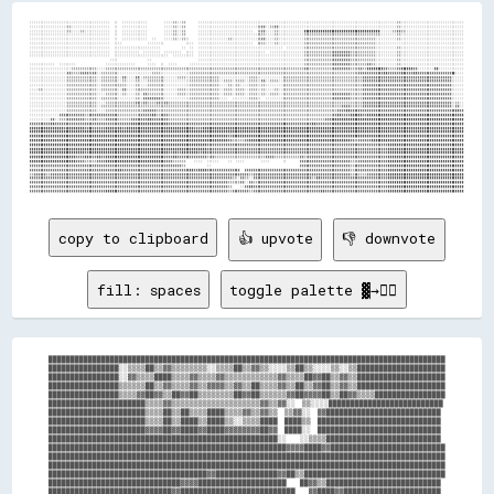
░░░░░░░░░░░░░░░░░░░░░░░░░░░░░░░░░░░░░░  ░░  ░░░░░░░░░░░░        ░░░░▒▒░░▒▒      ░░░░░░░░░░░░░░░░░░░░░░░░░░░░░░░░░░░░░░░░░░░░░░░░░░░░░░░░░░░░░░░░░░░░░░░░░░░░░░░░░░░░░░░░░░░░░░▒▒░░░░░░░░░░░░░░░░░░░░░░░░░░░░░░

░░░░░░░░░░░░░░░░░░▒▒░░░░░░░░░░░░░░░░░░  ░░  ░░░░░░░░░░░░        ░░░░▒▒░░▒▒      ░░░░░░░░░░░░░░░░░░░░░░░░░░░░▒▒▓▓░░▒▒▓▓░░░░░░░░░░░░░░░░░░░░░░░░░░░░░░░░░░░░░░░░░░░░░░░░░░░░░░░░▒▒░░░░░░░░░░░░░░░░░░░░░░░░░░░░░░

░░░░░░░░░░░░░░░░░░▒▒░░░░▒▒░░░░░░░░░░░░  ░░  ░░░░░░░░░░░░        ░░░░▒▒░░▒▒      ░░░░░░░░░░░░░░░░░░░░░░░░░░  ▒▒▓▓░░░░▒▒░░░░░░░░░░░░████████████████████████████████████░░░░░░▒▒▓▓▒▒░░░░░░░░░░░░░░░░░░░░░░░░░░░░

░░░░░░░░░░░░░░░░░░░░░░░░░░░░░░░░░░░░░░  ░░  ░░░░░░░░░░░░        ░░░░▒▒░░▒▒      ░░░░░░░░░░░░░░░░░░░░░░░░░░░░▒▒▒▒░░░░▒▒░░░░░░░░░░░░▒▒▒▒▒▒▒▒▒▒▒▒▒▒▒▒▒▒▒▒▒▒▒▒▒▒▒▒▒▒▒▒▒▒▒▒░░░░░░░░▒▒░░░░░░░░░░░░░░░░░░░░░░░░░░░░░░

░░░░░░░░░░░░░░░░░░░░░░░░░░░░░░░░░░░░░░  ░░  ░░░░░░░░░░░░  ░░    ░░░░▒▒░░▒▒░░    ░░░░░░░░░░░░░░▒▒░░░░░░░░░░░░▒▒▓▓░░░░▒▒░░░░░░░░░░░░▒▒▒▒▒▒▒▒▒▒▒▒▒▒▒▒▒▒▒▒▒▒▒▒▒▒▒▒▒▒▒▒▒▒░░░░░░░░░░▒▒░░░░░░░░░░░░░░░░░░░░░░░░░░░░░░

░░░░░░░░░░░░░░░░░░░░░░░░░░░░░░░░░░░░░░  ░░░░            ░░░░░░░░          ░░░░  ░░░░░░░░░░░░░░░░░░░░░░░░░░  ▒▒▒▒░░░░▒▒░░░░░░░░░░░░▒▒▒▒▒▒▒▒▒▒▒▒▒▒▒▒▒▒▒▒▒▒▒▒▒▒▒▒▒▒▒▒▒▒░░░░░░░░░░░░░░░░░░░░░░░░░░░░░░░░░░░░░░░░░░

░░░░░░░░░░░░░░░░░░░░░░░░░░░░░░░░░░░░░░  ░░░░░░░░░░░░░░░░░░░░░░          ░░  ░░  ░░░░░░░░░░░░░░░░░░░░░░░░░░░░░░░░░░░░░░░░  ░░░░░░░░▒▒▒▒▒▒▒▒▒▒▒▒▒▒▒▒▒▒▒▒▒▒▒▒▒▒▒▒▒▒▒▒▒▒░░░░░░░░░░▒▒░░░░░░░░░░░░░░░░░░░░░░░░░░░░░░

░░░░░░░░░░░░░░░░░░░░░░░░░░░░░░░░░░░░░░  ░░░░░░░░░░░░  ░░░░░░░░  ░░░░░░░░  ░░░░  ░░░░░░░░░░░░░░░░░░░░░░░░░░░░░░░░  ░░░░░░░░░░░░░░░░▒▒▒▒▒▒▒▒▒▒▒▒▒▒▓▓▓▓▓▓▓▓▒▒▒▒▒▒▒▒▒▒▒▒░░░░░░░░░░▒▒░░░░░░░░░░░░░░░░░░░░░░░░░░░░░░

░░░░░░░░░░░░░░░░░░░░░░░░░░░░░░░░░░░░░░  ░░░░░░░░░░░░░░░░░░░░░░░░░░  ░░░░░░░░░░  ░░░░░░░░░░░░░░░░░░░░░░░░░░░░░░░░░░░░░░░░░░░░░░░░░░▒▒▒▒▒▒▒▒▒▒▒▒▒▒▓▓▓▓▓▓▓▓▒▒▒▒▒▒▒▒▒▒▒▒░░░░░░░░░░▒▒░░░░░░░░░░░░░░░░░░░░░░░░░░░░░░

                                      ░░░░              ░░                      ░░░░░░░░░░░░░░░░░░░░░░░░░░░░░░░░░░░░░░░░░░░░░░░░░░▒▒▒▒▒▒▒▒▒▒▒▒▒▒▓▓▓▓▓▓▓▓▒▒▒▒▒▒▒▒▒▒▒▒░░░░░░░░░░▒▒░░░░░░░░░░░░░░░░░░░░░░░░░░░░░░

░░░░░░░░░░░░  ░░░░░░░░              ░░░░░░░░░░░░░░      ░░░░  ░░  ░░░░      ░░░░░░░░░░░░░░░░░░░░░░░░░░░░░░░░░░░░░░░░░░░░░░░░░░░░░░▒▒▒▒▒▒▒▒▒▒▒▒▒▒▓▓▓▓▓▓▓▓▒▒▒▒▒▒▒▒▓▓▒▒░░░░░░░░░░▒▒░░░░░░░░░░░░░░░░░░░░░░░░░░░░░░

░░░░░░░░░░░░░░░░░░░░▒▒▒▒▒▒▒▒▒▒▒▒░░░░▒▒▒▒▒▒▒▒▒▒▒▒▒▒▒▒▒▒▒▒▒▒▒▒▒▒▒▒▒▒▒▒▒▒▒▒▒▒▒▒▒▒▒▒▒▒▒▒▒▒▒▒▒▒▒▒▒▒▒▒▒▒▒▒▒▒▒▒▒▒▒▒▒▒▒▒▒▒▒▒▒▒▒▒▒▒▒▒▒▒▒▒▒▒▓▓▒▒▒▒▒▒▒▒▒▒▒▒▓▓▓▓▓▓▓▓▒▒▒▒▓▓▒▒████████▓▓▒▒▒▒▓▓██████▓▓░░░░░░░░██░░░░░░░░░░░░

░░░░░░░░░░░░░░░░░░▓▓▒▒▒▒▓▓▓▓▒▒▓▓░░▒▒▒▒▒▒▒▒░░░░░░░░░░░░░░░░▒▒▒▒░░░░░░░░░░░░░░▒▒▒▒▒▒▒▒▒▒▒▒▒▒▒▒▒▒▒▒▒▒▒▒▒▒▒▒▒▒▒▒▒▒▒▒▒▒▒▒▒▒▒▒▒▒▒▒▒▒▒▒▒▒▒▒▒▒▒▒▒▒▒▒▒▒▒▒▒▒▒▒▒▒▒▒▒▒▒▒▓▓▓▓▓▓▓▓▓▓▓▓██▓▓▓▓▓▓██▓▓▓▓██▓▓▓▓▓▓▓▓▓▓▓▓▓▓▓▓██░░░░

░░░░░░░░░░░░░░░░░░▒▒▒▒▒▒▒▒▒▒▒▒▒▒░░▒▒▒▒▒▒▒▒░░▓▓░░░░▓▓░░▒▒▒▒▒▒▒▒▒▒░░░░░░▒▒▒▒░░▒▒▒▒▒▒▒▒▒▒▒▒▒▒░░░░░░░░░░░░░░▒▒▒▒░░░░░░░░░░░░▒▒▒▒▒▒▒▒▒▒▒▒▒▒▒▒▒▒▒▒▒▒▒▒▒▒▒▒▒▒▒▒▒▒▒▒▒▒▓▓▓▓▓▓▓▓▓▓▓▓▓▓▓▓▓▓▓▓▓▓▓▓▓▓▓▓▓▓▓▓▓▓▓▓▓▓▓▓▓▓░░░░░░

░░░░░░░░░░░░░░░░░░▒▒▒▒▒▒▒▒▒▒▒▒▒▒░░▒▒▒▒▒▒▒▒░░▒▒░░░░▒▒░░░░▒▒▒▒▒▒▒▒░░░░░░░░░░░░▒▒▒▒▒▒▒▒▒▒▒▒▒▒░░▒▒▒▒░░▒▒▒▒░░▒▒▒▒░░▓▓░░▒▒▒▒░░▒▒▒▒▒▒▒▒▒▒▒▒▒▒▒▒▒▒▒▒▒▒▒▒▒▒▒▒▒▒▒▒▒▒▒▒▒▒▓▓▓▓▓▓▓▓▓▓▓▓▓▓▓▓▓▓▓▓▓▓▓▓▓▓▓▓▓▓▓▓▓▓▓▓▓▓▓▓▓▓░░░░░░

░░░░░░░░░░░░░░░░░░▒▒▒▒▒▒▒▒▒▒▒▒▒▒░░▒▒▒▒▒▒▒▒▒▒▒▒░░░░▒▒░░░░▒▒▒▒▒▒▒▒░░░░░░░░░░░░▒▒▒▒▒▒▒▒▒▒▒▒▒▒░░░░▒▒░░▒▒░░░░▒▒▒▒░░▒▒░░░░░░░░▒▒▒▒▒▒▒▒▒▒▒▒▒▒▒▒▒▒▒▒▒▒▒▒▒▒▒▒▒▒▒▒▒▒▒▒▒▒▓▓▓▓▓▓▓▓▓▓▓▓▓▓▓▓▓▓▓▓▓▓▓▓▓▓▓▓▓▓▓▓▓▓▓▓▓▓▓▓▓▓░░░░░░

░░░░▒▒░░░░░░░░░░░░▒▒▒▒▒▒▒▒▒▒▒▒▒▒░░▒▒▒▒▒▒▒▒░░▓▓░░░░▒▒▒▒▒▒▒▒▒▒▒▒▒▒░░░░░░▒▒▒▒░░▒▒▒▒▒▒▒▒▒▒▒▒▒▒░░▒▒▒▒░░▒▒▒▒░░▒▒▒▒░░▒▒░░░░▒▒░░▒▒▒▒▒▒▒▒▒▒▒▒▒▒▒▒▒▒▒▒▒▒▒▒▒▒▒▒▒▒▒▒▒▒▒▒▒▒▓▓▓▓▓▓▓▓▓▓▓▓▓▓▓▓▓▓▓▓▓▓▓▓▓▓▓▓▓▓▓▓▓▓▓▓▓▓▓▓▓▓░░░░░░

░░░░░░░░░░░░░░░░░░▒▒▒▒▒▒▒▒▒▒▒▒▒▒░░░░▒▒▒▒▒▒░░▒▒░░░░▒▒░░▓▓▒▒▒▒▒▒▒▒░░░░░░▒▒▒▒░░▒▒▒▒▒▒▒▒▒▒▒▒▒▒░░▒▒▒▒░░▒▒▒▒░░▒▒▒▒░░▒▒░░▒▒▒▒░░▒▒▒▒▒▒▒▒▒▒▒▒▒▒▒▒▒▒▒▒▒▒▒▒▓▓▓▓▓▓▓▓▒▒▒▒▒▒▓▓▓▓▓▓▓▓▓▓▓▓▓▓▓▓▓▓▓▓▓▓▓▓▓▓▓▓▓▓▓▓▓▓▓▓▓▓▓▓▓▓░░░░░░

░░░░░░░░░░░░░░░░░░▒▒▒▒▒▒▒▒▒▒▒▒▒▒░░▒▒▒▒▒▒▒▒░░░░░░░░▒▒░░▓▓▓▓▓▓▓▓▒▒░░░░░░░░░░░░▒▒▒▒▒▒▒▒▒▒▒▒▒▒░░░░  ░░░░░░░░▒▒▒▒░░  ░░░░░░░░▒▒▒▒▒▒▒▒▒▒▒▒▒▒▒▒▒▒▒▒▒▒▒▒▓▓▓▓▓▓▓▓▒▒▒▒▒▒▓▓▓▓▓▓▓▓▓▓▓▓▓▓▓▓▓▓▓▓▓▓▓▓▓▓▓▓▓▓▓▓▓▓▓▓▓▓▓▓▓▓░░░░░░

░░░░░░░░░░░░░░░░░░▒▒▒▒▒▒▒▒▒▒▒▒▒▒░░░░▒▒▒▒▒▒▒▒▒▒▒▒▒▒▓▓▒▒▓▓▒▒▒▒▓▓▒▒▓▓▒▒▒▒▒▒▒▒▒▒▒▒▒▒▒▒▒▒▒▒▒▒▒▒▒▒▒▒▒▒▒▒▒▒▒▒▒▒▒▒▒▒▒▒▒▒▒▒▒▒▒▒▒▒▒▒▒▒▒▒▒▒▒▒▒▒▒▒▒▒▒▒▒▒▒▒▒▒▒▒▒▒▒▒▒▒▒▒▒▒▒▒▓▓▓▓▓▓▓▓▓▓▓▓▓▓▓▓▓▓▓▓▓▓▓▓▓▓▓▓▓▓▓▓▓▓▓▓▓▓▓▓▓▓░░▒▒░░

░░░░░░░░░░░░░░░░░░▒▒▒▒▒▒▒▒▒▒▒▒▒▒░░▒▒▒▒▒▒▒▒▒▒▒▒▒▒▒▒▒▒▒▒▒▒▒▒▒▒▒▒▒▒▒▒▒▒▒▒▒▒▒▒▒▒▒▒▒▒▒▒▒▒▒▒▒▒▒▒▒▒▒▒▒▒▒▒▒▒▒▒▒▒▒▒▒▒▒▒▒▒▒▒▒▒▒▒▒▒▒▒▒▒▒▒▒▒▒▒▒▒▒▒▒▒▒▒▒▒▒▒▒▒▒▒▒▒▓▓▓▓▒▒▒▒▒▒▓▓▓▓▓▓▓▓▓▓▓▓▓▓▓▓▓▓▓▓▓▓▓▓▓▓▓▓▓▓▓▓▓▓▓▓▓▓▓▓▓▓░░▓▓░░

░░░░░░░░░░░░░░░░░░▒▒▒▒▒▒▒▒▒▒▒▒▒▒░░░░▒▒▒▒▒▒▒▒▒▒▒▒▒▒▒▒▒▒▓▓▓▓▓▓▒▒▒▒▒▒▒▒▒▒▒▒▒▒▒▒▒▒▒▒▒▒▒▒▒▒▒▒▒▒▒▒▒▒▒▒▒▒▒▒▒▒▒▒▒▒▒▒▒▒▒▒▒▒▒▒▒▒▒▒▒▒▒▒▒▒▒▒▒▒▒▒▒▒▒▒▒▒▒▒▒▒▒▒▒▒▓▓▓▓██▓▓▓▓▓▓▓▓▓▓▓▓▓▓▓▓▓▓▓▓▓▓▓▓▓▓▓▓▓▓▓▓▓▓▓▓▓▓▓▓▓▓▓▓▓▓▓▓▓▓██▓▓

░░░░░░░░░░░░░░▓▓▓▓▓▓▓▓▓▓▓▓▒▒▓▓▓▓▓▓▓▓▓▓▓▓▓▓▒▒▒▒▒▒▒▒▒▒▓▓▓▓▓▓██▒▒▓▓▓▓▒▒▒▒▒▒▒▒▒▒▒▒▒▒▒▒▒▒▒▒▒▒▒▒▒▒▒▒▒▒▒▒▒▒▒▒▒▒▒▒▒▒▒▒▒▒▒▒▒▒▒▒▒▒▒▒▒▒▒▒▒▒▒▒▒▒▒▒▒▒▒▒▒▒▒▒▒▒▓▓██▓▓▓▓██████▓▓██████████████████████████████████████████████

░░░░░░░░░░▓▓░░▒▒▒▒▓▓▓▓▓▓▓▓▒▒▒▒▓▓▒▒▒▒▓▓▓▓▓▓▒▒▒▒▒▒▓▓▓▓▓▓▓▓██▓▓▓▓▓▓▓▓▒▒▒▒▒▒▒▒▒▒▒▒▒▒▒▒▒▒▒▒▒▒▒▒▒▒▒▒▒▒▒▒▒▒▒▒▒▒▒▒▒▒▒▒▒▒▒▒▒▒▒▒▒▒▒▒▒▒▒▒▒▒▒▒▒▒▒▒▒▒▒▒▒▒▓▓▓▓██████████████████████████████████████████████████████████████

▓▓▓▓▓▓▓▓▓▓██▓▓▓▓▓▓▓▓▓▓▓▓▓▓▓▓▓▓▓▓▓▓▓▓▓▓▓▓▓▓▓▓▓▓▓▓██████████████████▓▓▓▓▓▓▓▓▓▓▓▓▓▓▓▓▓▓▓▓▓▓▓▓▓▓▓▓▓▓▓▓▓▓▓▓▓▓▓▓▓▓▓▓▓▓▓▓▓▓▓▓▓▓██▓▓▓▓▓▓▓▓▓▓▓▓██▓▓▓▓▓▓▓▓██████████████████████████████████████████████████████████████

████████████████▓▓████████▓▓██▓▓▓▓▓▓████▓▓██▓▓████████████████████████████████▓▓▓▓████████████████████████████████████████████████████████████████████████████████████████████████████████████████████████████

██████████████████████████████████████████████████████████████████████████████████████████████████████████████████████████████████████████████████████████████████████████████████████████████████████████████

██████████████████████████████████████████████████████████████████████████████████████████████▓▓██████████████████████████████████████████████████████████████████████████████████████████████████████████████

██████████████████████████████████████████████████████████████████████████████████████████████▓▓▒▒▒▒▒▒▓▓████████████████████████████████████████████████▓▓▒▒▓▓▓▓▓▓████████████████████████████████████████████

████████████████████████████████████████████████████████████████████████████████████▓▓▓▓▓▓▓▓▓▓▓▓▓▓▓▓▓▓▓▓▓▓▓▓▓▓▓▓▓▓▓▓▓▓▓▓▓▓▓▓▓▓▓▓▓▓▓▓▓▓▓▓▓▓▓▓▓▓▓▓▓▓▓▓▓▓▓▓▓▓▓▓▓▓▓▓▓▓▓▓▓▓▓▓▓▓████████████████████████████████████

████████████████████████████████████████████████████████████████████████████████████▓▓▓▓▓▓▓▓▓▓▓▓▓▓▓▓▓▓▓▓▓▓▓▓▓▓▓▓▓▓▓▓▓▓▓▓▓▓▓▓▓▓▓▓▓▓▓▓▓▓▓▓▓▓▓▓▓▓▓▓▓▓▓▓▓▓▓▓▓▓▓▓▓▓▓▓▓▓▓▓▓▓▓▓▓▓████████████████████████████████████

██████████████████████████▓▓██████████████████████████████████████▓▓██▓▓██▓▓████▓▓██▓▓▓▓▓▓▓▓▓▓▓▓▓▓▓▓▓▓▓▓▓▓▓▓▓▓▓▓▓▓▓▓▓▓▓▓▓▓▓▓▓▓▓▓▓▓▓▓▓▓▓▓▓▓▓▓▓▓▓▓▓▓▓▓▓▓▓▓▓▓▓▓▓▓▓▓▓▓▓▓▓▓▓▓▓▓████████████████████████████████████

██████████████████████▓▓▓▓██▓▓▓▓██▓▓████████████████████████████▓▓▓▓██▓▓▓▓▓▓▓▓▓▓▓▓▓▓▒▒▓▓▒▒▒▒▒▒▒▒▒▒▒▒▒▒▒▒▒▒▒▒▒▒▒▒▓▓▓▓▒▒▒▒▒▒▒▒▒▒▒▒▓▓▒▒▓▓▓▓▓▓▓▓▓▓▓▓▓▓▓▓▓▓▓▓▓▓▓▓▓▓▓▓▓▓▓▓▓▓▓▓▓▓████████████████████████████████████

██████████████████████▓▓▓▓▒▒▒▒▒▒▓▓▓▓████████████████████████████▓▓▓▓▒▒▒▒▒▒    ░░░░  ░░░░░░    ░░  ░░░░        ░░░░      ░░      ▓▓▓▓▓▓▓▓▓▓▓▓▓▓▓▓▓▓▓▓▓▓▓▓▒▒▒▒▓▓▓▓▓▓▓▓▓▓▓▓▓▓████████████████████████████████████

▓▓▓▓▓▓▓▓▓▓▓▓▓▓▓▓▓▓▓▓▓▓▓▓▓▓▓▓▓▓▓▓▓▓▓▓▓▓▓▓▓▓▓▓▓▓▓▓▓▓▓▓▓▓▓▓▓▓▓▓▓▓▓▓▓▓▓▓▓▓▓▓▒▒          ░░                                          ▓▓▓▓▓▓▓▓▓▓▓▓▓▓▓▓▓▓▓▓▓▓▓▓▒▒▓▓▓▓▓▓▓▓▓▓▓▓▓▓▓▓████████████████████████████████████

▓▓▓▓▓▓▓▓▓▓▓▓▓▓▓▓▓▓▓▓▓▓▓▓▓▓▓▓▓▓▓▓▓▓▓▓▓▓▓▓▓▓██▓▓▓▓▓▓▓▓▓▓▓▓▓▓▓▓▓▓▓▓▓▓▓▓▓▓▓▓▓▓▓▓██▓▓████▓▓▓▓▓▓▓▓▓▓▓▓▓▓▓▓  ▓▓▓▓▓▓▓▓▓▓▓▓▓▓▓▓▓▓▓▓▓▓▓▓▓▓▓▓▓▓▓▓▓▓▓▓▓▓▓▓▓▓▓▓▓▓▓▓▓▓▒▒▓▓▓▓▓▓▓▓▓▓▓▓▓▓▓▓████████████████████████████████████

▒▒▓▓▓▓▓▓▒▒▓▓▓▓▓▓▓▓▓▓▓▓▓▓▓▓▓▓▓▓▓▓▓▓▓▓▓▓▓▓▓▓▓▓▓▓▓▓▓▓▓▓▓▓▓▓▓▓▓▓▓▓▓▓▓▓▓▓▓▓▓▓▓▓▓▓▓▓▓▓▓▓▓▓▓▓▓▓▓▓▓▓▓▓▓▓▓▓▓▓▓▓▓▓▒▒▓▓▓▓▓▓▓▓▓▓▓▓▓▓▓▓▓▓▓▓▓▓▓▓▓▓▓▓▓▓▓▓▓▓▓▓▓▓▓▓▓▓▓▓▓▓▒▒▓▓▒▒▒▒▓▓▓▓▓▓▓▓▓▓████████████████████████████████████

▓▓▓▓▓▓▓▓▓▓▓▓▓▓▓▓▓▓▓▓▓▓▓▓▓▓▓▓▓▓▓▓▓▓▓▓▓▓▓▓▓▓▓▓▓▓▓▓▓▓▓▓▓▓▓▓▓▓▓▓▓▓▓▓▓▓▓▓▓▓▓▓▓▓▓▓▓▓▓▓▓▓▓▓▓▓▓▓▓▓▓▓▓▓▓▓▒▒░░▓▓▒▒░░▓▓▓▓▓▓▓▓▓▓▓▓▓▓▓▓▓▓▓▓▓▓▓▓▓▓▓▓▒▒██▓▓▓▓▓▓▓▓▓▓▓▓▓▓▓▓▓▓▓▓▓▓▓▓▓▓▓▓▓▓▓▓████████████████████████████████████

▓▓▓▓▓▓▓▓▓▓▓▓▓▓▓▓▓▓▓▓▓▓▓▓▓▓▓▓▓▓▓▓▓▓▓▓▓▓▓▓▓▓▓▓▓▓▓▓▓▓▓▓▓▓▓▓▓▓▓▓▓▓▓▓▓▓▓▓▓▓▓▓▓▓▓▓▓▓▓▓▓▓▓▓▓▓▓▓▓▓▓▓▓▓▒▒▒▒▒▒▓▓░░▓▓▒▒▓▓▓▓▓▓▓▓▓▓▓▓▓▓▓▓▓▓▓▓▓▓▓▓▓▓▓▓▓▓▓▓▓▓▓▓▓▓▓▓▓▓▓▓▓▓▓▓▓▓▓▓▓▓▓▓▓▓▓▓▓▓████████████████████████████████████

▓▓▓▓▓▓▓▓▓▓▓▓▓▓▓▓▓▓▓▓▓▓▓▓▓▓▓▓▓▓▓▓▓▓▓▓▓▓▓▓▓▓▓▓▓▓▓▓▓▓▓▓▓▓▓▓▓▓▓▓▓▓▓▓▓▓▓▓▓▓▓▓▓▓▓▓▓▓▓▓▓▓▓▓▓▓▓▓▓▓▓▓▓▓▒▒    ░░▓▓██▓▓▓▓▓▓▓▓▓▓▓▓▓▓▓▓▓▓▓▓▓▓▓▓▓▓▓▓▓▓▓▓▓▓▓▓▓▓▓▓▓▓▓▓▓▓▓▓▓▓▓▓▓▓▓▓▓▓▓▓▓▓▓▓████████████████████████████████████

copy to clipboard
👍 upvote
👎 downvote
fill: spaces
toggle palette ▓→✊🏽
██████████████████████████████████████████████████████████████████████████████████████████

████████████████░░▒▒▒▒██▒▒▓▓▒▒▒▒▒▒▒▒░░▒▒▒▒██▒▒▓▓▒▒░░░░▒▒██▒▒░░░░▒▒░░▒▒████████████████████

████████████████░░▓▓▒▒▒▒████▒▒▒▒▓▓▒▒▒▒▓▓▒▒▒▒▒▒▒▒▒▒▒▒▓▓▒▒▒▒██▓▓██▒▒▓▓▒▒████████████████████

████████████████▒▒▒▒▒▒██▒▒▓▓▒▒▒▒▓▓▒▒▓▓▓▓▒▒▓▓▒▒██▒▒▒▒▓▓▒▒██▒▒▓▓██▒▒▓▓▒▒████████████████████

████████████████▒▒▒▒▓▓██▓▓▒▒██▓▓██▒▒▒▒▒▒▒▒██▓▓██▒▒▒▒▒▒▓▓██▓▓▓▓██▒▒██▓▓▒▒▒▒████████████████

██████████████████████▒▒▒▒▓▓▒▒▒▒▒▒▒▒▒▒▒▒▒▒▒▒▒▒▒▒▓▓▒▒▓▓░░  ▒▒░░░░██████████████████████████

██████████████████████▒▒▒▒██▒▒██▒▒▒▒████▒▒▒▒▓▓▒▒▓▓▒▒  ▒▒▓▓░░  ▓▓██████████████████████████

██████████████████████▒▒▒▒██▒▒████▒▒████▒▒░░▒▒▒▒████  ████▒▒  ████████████████████████████

██████████████████████▓▓▓▓██▓▓████▓▓████▓▓▓▓▓▓▓▓██▓▓  ████░░  ████████████████████████████

████████████████████████████████████████████████████░░    ░░▒▒▒▒██████████████████████████

██████████████████████████████████████████████████████▓▓▓▓████▓▓██████████████████████████

██████████████████████████████████████████████████████████████████████████████████████████

██████████████████████████████████████████████████████████████████████████████████████████

████████████████████████████████████▓▓██████████████▓▓██▒▒████████████████████████████████

██████████████████████████████▓▓▓▓████████████████████    ██▓▓▒▒██████████████████████████

████████████████████████████▓▓██████████████████████████    ▓▓████▓▓██████████████████████
