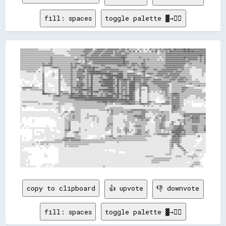
fill: spaces
toggle palette ▓→✊🏽
▒▒▒▒▒▒▒▒▒▒▒▒▒▒▒▒▒▒░░░░░░░░░░░░▒▒░░░░░░░░░░░░░░░░░░▒▒▒▒▒▒▒▒▒▒▒▒▒▒▓▓▓▓▓▓▓▓░░▒▒▓▓▓▓▓▓▓▓▒▒▓▓▓▓▓▓▓▓▓▓▓▓▒▒▓▓▓▓▒▒▓▓▒▒▒▒▒▒▒▒░░▒▒▒▒░░▒▒░░▓▓▒▒▒▒▓▓▒▒▓▓▒▒▓▓▓▓▓▓▓▓▒▒██▓▓▓▓▓▓▓▓██▓▓██▓▓▓▓▓▓▓▓▓▓▓▓▓▓▓▓
▒▒▒▒▒▒▒▒▒▒▒▒▒▒▒▒▒▒▒▒▒▒▒▒▒▒▒▒▒▒▒▒░░░░░░░░░░░░░░▒▒▒▒▒▒▒▒▒▒▒▒▒▒▒▒▓▓▓▓▓▓▓▓▒▒▒▒▓▓▓▓▓▓▓▓▒▒▓▓▓▓▓▓▓▓▒▒▓▓▒▒▓▓▓▓▓▓▒▒▒▒▓▓▒▒▓▓░░▓▓░░▒▒░░░░▒▒░░▓▓▒▒██░░▒▒▓▓▒▒▓▓▒▒██▓▓▓▓▓▓▓▓▓▓▓▓██▓▓██▓▓██▓▓▓▓▓▓▓▓▓▓▓▓
▒▒▒▒▒▒▒▒▒▒▒▒▒▒▒▒▒▒▒▒▒▒▒▒▒▒▒▒▒▒▒▒▒▒░░░░░░░░░░░░░░▒▒▒▒▒▒▒▒▒▒▒▒▒▒▒▒▓▓▓▓▒▒▒▒▓▓▓▓▓▓▓▓▒▒▓▓▓▓▓▓▓▓▓▓▒▒▓▓▓▓▓▓▒▒▒▒▓▓▓▓▒▒▒▒▒▒▒▒▒▒▒▒▒▒▒▒▒▒▒▒▒▒▒▒▒▒▒▒░░▒▒▒▒▒▒▓▓▓▓▓▓▓▓▓▓▓▓▓▓▓▓▓▓▓▓▓▓▓▓▓▓▓▓▓▓▓▓▓▓▓▓▓▓▓▓
▒▒▒▒▒▒▒▒▒▒▒▒▒▒▒▒▒▒▒▒▒▒▒▒▒▒▒▒▒▒▒▒▒▒▒▒▒▒▒▒▒▒▒▒░░░░░░▒▒▒▒▒▒▒▒▒▒▓▓▓▓▓▓▒▒▒▒▓▓▓▓▓▓▓▓▒▒▓▓▓▓▓▓▓▓▓▓▒▒▒▒▓▓▓▓▓▓▓▓▓▓▓▓▒▒▒▒▒▒▒▒▒▒▒▒▒▒▒▒▒▒▒▒▒▒▒▒▒▒▒▒▒▒▒▒▒▒▒▒▒▒▓▓▓▓▓▓▓▓▓▓▓▓▓▓▓▓▓▓▓▓▓▓▓▓▓▓▓▓▓▓▓▓▓▓██▓▓▓▓
▒▒▒▒▒▒▒▒▒▒▒▒▒▒▒▒▒▒▒▒▒▒▒▒▒▒▒▒▒▒▓▓▒▒▒▒▒▒▒▒▒▒▒▒▒▒▒▒▒▒▒▒▒▒░░▒▒▒▒▒▒▒▒▓▓▓▓▓▓▓▓▓▓▓▓▓▓▓▓▓▓▓▓▓▓▓▓▓▓▓▓▓▓▓▓▓▓▓▓████▓▓▒▒▒▒▒▒▒▒▒▒▒▒▓▓▒▒▒▒▒▒▒▒▒▒▒▒▒▒▒▒▒▒░░▒▒▒▒▓▓▓▓▓▓▓▓▓▓▓▓▓▓▓▓▓▓██▓▓▓▓▓▓▓▓▓▓▓▓▒▒▓▓▒▒▓▓
▒▒▒▒▒▒▒▒▒▒▒▒▒▒▒▒▒▒▒▒▒▒▒▒▒▒▒▒▒▒▓▓▒▒▒▒▒▒▒▒▒▒▒▒▒▒▒▒▒▒▒▒▒▒▓▓▓▓▒▒▒▒▒▒▓▓▒▒▓▓▓▓▓▓▓▓▓▓▓▓▓▓▓▓▓▓▓▓▓▓▓▓▓▓▓▓▓▓▓▓▓▓██▒▒▒▒▒▒▒▒▒▒▒▒▒▒▒▒▒▒▓▓▒▒▓▓▒▒▒▒▒▒▒▒░░▒▒░░▒▒▓▓▓▓▓▓▓▓▓▓▓▓▓▓▓▓▓▓▓▓▒▒▓▓▓▓▓▓▓▓▓▓▒▒▓▓▒▒▓▓
▒▒▒▒▒▒▒▒▒▒▒▒▒▒▒▒▒▒▒▒▒▒▒▒▒▒▒▒▒▒▓▓▒▒▒▒▒▒▒▒▒▒▒▒▒▒▒▒▒▒▒▒▒▒▒▒▒▒░░▒▒░░▓▓▓▓▒▒▒▒▓▓▓▓▓▓▓▓▓▓▓▓▓▓▓▓▓▓▓▓▓▓▓▓▓▓▓▓▓▓██▓▓▓▓▒▒▒▒▒▒▒▒▒▒▒▒▒▒▓▓▒▒▒▒▒▒▒▒▒▒▒▒▒▒▒▒▒▒▒▒▓▓▓▓▓▓▓▓▓▓▓▓▓▓▓▓▓▓▓▓▓▓▓▓▒▒▒▒▒▒▒▒▒▒▓▓▒▒▓▓
▒▒▒▒▒▒▒▒▒▒▒▒▒▒▒▒▒▒▒▒▒▒▓▓▒▒▒▒▓▓▓▓▒▒▒▒▒▒▒▒▒▒▒▒▒▒▒▒▒▒▓▓▒▒▓▓▓▓▓▓▒▒▒▒▓▓▒▒░░▒▒▓▓▓▓▓▓▓▓▓▓▓▓▓▓▓▓▓▓▓▓▓▓▓▓▓▓▓▓▓▓██▓▓▓▓▒▒▓▓▓▓▓▓▒▒▒▒██▓▓▒▒▒▒▒▒▒▒▒▒▒▒▒▒▒▒▒▒▒▒▓▓▓▓▓▓▓▓▓▓▓▓▓▓▓▓▓▓▓▓▒▒▒▒▓▓▒▒▒▒▒▒▒▒▒▒▒▒▓▓
▒▒▒▒▒▒▒▒▒▒▒▒▒▒▒▒▒▒▒▒▒▒▓▓▓▓▓▓▓▓▓▓▒▒▒▒▒▒▒▒▒▒▒▒▒▒▒▒▒▒▓▓▒▒▓▓▒▒▒▒▓▓▓▓▓▓▓▓▓▓▒▒▒▒▒▒▒▒▒▒▓▓▓▓▒▒▒▒▒▒▒▒▒▒▒▒▓▓██▓▓▓▓▓▓▒▒▒▒▓▓▓▓▒▒▓▓▒▒▓▓▓▓▒▒▒▒▒▒▒▒▒▒▒▒▒▒▒▒▒▒▓▓▓▓▓▓▓▓▓▓▓▓▓▓▓▓▓▓▓▓▒▒░░▒▒▒▒▒▒▒▒▒▒▒▒▒▒▒▒▒▒
▒▒▒▒▒▒▒▒▒▒▒▒▒▒▒▒▒▒▒▒░░▒▒░░░░░░▒▒▓▓▓▓▓▓▒▒▒▒▒▒▒▒▒▒▒▒▓▓▓▓▓▓▒▒▒▒▒▒▓▓██▓▓██▓▓██▓▓▓▓▒▒▒▒▒▒▓▓▓▓▓▓▒▒▒▒▒▒▒▒▒▒▒▒▒▒▒▒▓▓▓▓▒▒▒▒▒▒▒▒▓▓▓▓██▓▓▓▓▒▒▒▒▒▒▒▒▒▒▒▒▒▒▒▒▓▓▓▓▓▓▓▓▓▓▓▓▓▓▓▓▓▓▒▒▒▒▒▒▒▒░░░░▒▒▒▒▒▒▒▒▒▒
▒▒▒▒▒▒▒▒▒▒▒▒▒▒▒▒▒▒  ░░▒▒░░░░░░░░░░░░░░▓▓▒▒▒▒▒▒▒▒▒▒▓▓▒▒▒▒▒▒██▓▓▓▓▒▒▓▓▓▓▓▓██▒▒▒▒▒▒▓▓▓▓▓▓▓▓▓▓▓▓▓▓▓▓▓▓▒▒▒▒▒▒▒▒▒▒▒▒▒▒██▓▓▒▒▒▒▒▒▓▓▓▓▒▒▒▒▒▒▓▓▓▓▒▒▒▒▓▓▓▓▓▓▓▓▓▓▓▓▓▓▓▓▒▒▒▒▓▓▒▒▒▒▒▒░░░░░░░░░░░░▒▒▒▒
░░░░░░▒▒▒▒▒▒▒▒▒▒  ▒▒░░▒▒░░░░    ░░  ░░▓▓▒▒▒▒▒▒▒▒▒▒▓▓▒▒▒▒▓▓▓▓▓▓██▒▒▓▓████████████▓▓▓▓▓▓▒▒▓▓▓▓▓▓▓▓▓▓▓▓▓▓▒▒▒▒░░░░░░▒▒▒▒▒▒▒▒▓▓██▒▒▒▒▒▒▒▒▒▒▒▒▓▓▓▓▓▓▓▓▓▓▓▓▓▓▓▓▒▒▓▓▓▓▓▓▒▒▒▒▒▒▒▒░░░░░░░░░░░░▒▒▒▒
░░░░░░░░░░░░░░░░░░░░░░▓▓      ░░▒▒░░░░▓▓▒▒▒▒▒▒▒▒▒▒▓▓▒▒▒▒▓▓▓▓▓▓▒▒▒▒▓▓▓▓████████████████████▓▓▒▒▒▒▓▓████▒▒▒▒▓▓▓▓▓▓▓▓▒▒░░░░▒▒▓▓▒▒▓▓▓▓▓▓▒▒▒▒▓▓▓▓▓▓▓▓▓▓▒▒▓▓▓▓▓▓▓▓▓▓▒▒▒▒▒▒▒▒▒▒░░░░░░░░░░░░▒▒░░
░░░░░░░░░░░░░░  ░░░░░░▓▓    ░░░░▒▒░░░░▓▓░░▒▒▒▒▒▒▒▒▓▓▒▒▒▒▓▓▓▓▓▓▓▓▒▒▓▓▒▒██▒▒▒▒▒▒▒▒▓▓▒▒▓▓████████████████▒▒▒▒▓▓▓▓▓▓▓▓▓▓▓▓▓▓▒▒▓▓░░░░▒▒▒▒▒▒▓▓▓▓▓▓▓▓▒▒▓▓▓▓▓▓▓▓▓▓▓▓▓▓▒▒▒▒▒▒▒▒▒▒▒▒░░░░░░░░░░▒▒░░
░░░░░░░░░░░░░░  ░░░░░░▓▓░░░░░░░░░░    ▓▓░░▒▒▒▒▒▒▒▒▓▓▒▒▒▒▓▓██▓▓▓▓▒▒▓▓▒▒██▒▒▒▒▒▒▓▓▓▓▒▒▒▒▓▓████▒▒▓▓██████▒▒▒▒▓▓▓▓▒▒██▓▓▓▓▓▓▓▓▓▓▓▓▓▓▓▓▒▒▒▒░░▒▒▒▒▒▒▓▓▓▓▓▓▒▒▓▓▓▓▓▓▒▒▓▓▓▓▓▓▒▒▒▒▒▒░░░░░░░░░░░░░░
    ░░░░░░░░░░  ░░░░░░▓▓░░░░░░░░░░░░░░▓▓▒▒░░▒▒▒▒▒▒▓▓▒▒▒▒░░▓▓▓▓▒▒▒▒▓▓▒▒██▒▒▒▒▒▒▒▒▓▓██████████▓▓▒▒██▓▓▓▓████▓▓▓▓▒▒██▓▓▓▓▓▓▒▒▓▓▓▓▓▓▒▒▒▒▓▓▓▓▓▓▓▓▒▒▒▒▒▒▒▒▓▓▓▓▓▓▒▒▓▓▓▓▓▓▒▒▓▓▒▒▒▒░░░░▒▒░░░░░░░░
  ░░      ░░  ░░  ░░░░▓▓░░░░░░░░░░░░░░▓▓░░░░▒▒▒▒▒▒▓▓▒▒▒▒▓▓▓▓▓▓▒▒▒▒▓▓▒▒██▒▒▒▒▒▒██▓▓██████████▓▓▒▒██▒▒▓▓▓▓▓▓▒▒▓▓████▓▓▓▓▓▓▒▒▓▓▓▓▒▒▒▒▓▓▓▓▓▓▓▓▓▓▓▓▓▓▓▓▓▓▓▓▒▒▒▒▒▒▓▓▓▓▓▓▓▓▒▒▒▒▒▒▒▒▒▒▒▒▒▒░░░░░░
  ░░░░  ░░  ░░░░░░    ▓▓░░░░  ░░░░░░░░▓▓░░░░░░▒▒▒▒▓▓▒▒▒▒▓▓▓▓██▓▓▒▒▓▓▒▒██▒▒▒▒▒▒▒▒▓▓▓▓████████▓▓▒▒██▒▒▓▓▓▓▓▓▒▒██████▒▒▒▒▓▓▓▓██▓▓▒▒▒▒▒▒▓▓▓▓▓▓▓▓▓▓▓▓▓▓▒▒░░▒▒▒▒▒▒▒▒▒▒▒▒▒▒▒▒▒▒▓▓▒▒▒▒▒▒▒▒▒▒▒▒▒▒
░░  ░░░░░░  ▒▒      ░░▓▓░░░░      ░░░░▓▓░░░░░░▒▒▒▒▓▓▒▒▒▒██▓▓██▓▓▒▒▓▓▒▒██▒▒▒▒▒▒▒▒████████████▒▒▓▓██▒▒▓▓▓▓▓▓▒▒██████▒▒▒▒▓▓▓▓▓▓██▓▓▒▒▒▒▒▒▒▒▓▓▓▓▓▓▓▓▓▓▓▓░░▒▒▒▒▒▒▒▒▒▒▒▒▒▒░░░░░░░░▒▒▒▒▓▓▒▒▒▒▒▒
░░▓▓▓▓▓▓▓▓▓▓▒▒▒▒▒▒░░░░▓▓░░░░░░░░░░░░░░▓▓  ░░░░░░░░▓▓▓▓▓▓▓▓██▓▓▒▒▒▒▓▓▓▓██▒▒▒▒▒▒▒▒▒▒▒▒▒▒▓▓████▓▓▒▒██▒▒▓▓▒▒▓▓▒▒██████▒▒▒▒▓▓░░░░░░▓▓▒▒▒▒▒▒▒▒▒▒▓▓▓▓▓▓▓▓▒▒░░▒▒▒▒▒▒▒▒▒▒▓▓▓▓▓▓▒▒▒▒▒▒░░░░░░░░░░░░
  ▒▒▒▒░░░░▒▒▒▒▒▒▒▒▒▒▒▒▓▓░░░░░░░░  ░░░░▓▓    ░░░░░░▓▓▒▒▓▓▓▓▓▓████████▓▓██▒▒▒▒▒▒██▓▓██████████▓▓▒▒██▒▒▓▓▓▓▓▓▒▒██████▒▒░░▓▓▒▒▒▒░░▓▓▒▒▒▒▒▒▒▒▒▒▒▒▓▓▓▓▓▓▒▒░░▒▒▒▒▒▒▒▒▒▒▓▓▓▓▒▒▒▒▒▒▒▒▒▒▒▒▒▒▒▒░░  
░░░░░░░░░░░░░░░░░░░░░░██░░░░░░░░░░░░░░▓▓▓▓▒▒▒▒▒▒░░▓▓▒▒▒▒▒▒██▓▓▒▒▒▒▓▓▓▓██▓▓████▒▒▒▒▓▓▓▓▓▓████▓▓▒▒██▒▒▓▓▒▒▓▓▒▒████▓▓░░░░▓▓░░░░░░▓▓▒▒░░▒▒░░▒▒░░▒▒▒▒▓▓▒▒░░▒▒▒▒▒▒▒▒▒▒▓▓▒▒▒▒▒▒▒▒▒▒▒▒▒▒▒▒▒▒░░░░
░░░░░░░░░░░░░░░░░░░░░░████▓▓▓▓▒▒▒▒▒▒░░▓▓▒▒▓▓▓▓▓▓▒▒████▓▓▓▓▓▓██▒▒▒▒▓▓▒▒██▒▒▒▒▒▒▒▒▓▓▒▒▓▓▓▓▒▒▓▓██▓▓██▓▓▓▓▒▒▓▓▒▒████▓▓░░░░▓▓░░░░░░▒▒░░░░░░░░░░▒▒▒▒▒▒▓▓▒▒▒▒▓▓████▓▓▒▒▒▒▒▒▒▒▒▒▒▒▒▒▒▒▒▒▒▒▒▒▒▒▒▒
░░░░░░░░░░░░░░░░░░░░░░░░░░░░▒▒░░▒▒▓▓████▒▒▒▒▒▒▒▒▓▓██▓▓▓▓▓▓██████▓▓▓▓████▓▓▓▓▒▒▒▒▓▓▒▒▓▓██████▒▒▓▓██▒▒▓▓▓▓████████▓▓░░░░▓▓░░░░░░▒▒░░░░░░░░░░░░░░▒▒▓▓▒▒▒▒▓▓▓▓▓▓▓▓▒▒▒▒▒▒▒▒▒▒░░░░░░▒▒▒▒▒▒▒▒▒▒
░░░░░░░░░░░░░░░░░░░░░░░░░░░░░░░░▒▒▒▒▒▒▒▒▒▒▒▒▒▒▒▒▓▓████████████████▓▓████████████████████████▓▓▓▓██▒▒▓▓▒▒▓▓▒▒████▓▓░░░░▒▒░░░░░░▒▒░░░░░░░░  ░░░░▒▒▒▒▓▓▒▒▓▓▒▒▓▓▓▓▒▒▒▒▒▒▒▒░░░░░░░░▒▒░░▒▒▒▒░░
░░░░░░░░░░░░░░░░░░░░░░░░░░░░░░░░▒▒▒▒▒▒▒▒▒▒▒▒▒▒▒▒▒▒▒▒▒▒▓▓▓▓▓▓▓▓▓▓████████████████████████████████▓▓████████▓▓████▓▓░░░░▓▓░░░░░░▒▒░░░░░░    ░░░░░░▒▒▒▒▒▒▓▓▓▓▓▓▓▓▒▒▒▒░░░░░░░░░░░░░░░░░░░░▒▒
░░▒▒▒▒▒▒▒▒▒▒▒▒▒▒▒▒░░░░░░░░░░░░░░░░░░░░▒▒▒▒▒▒▒▒▒▒▒▒▒▒▒▒▒▒▒▒▒▒▒▒▒▒▒▒▒▒▒▒▒▒▒▒▒▒▓▓▓▓▓▓████▓▓▓▓██▓▓▓▓▓▓▓▓▓▓▓▓████▓▓▓▓▓▓▒▒▒▒▓▓░░░░░░▓▓▓▓▒▒▒▒        ░░▓▓▓▓▒▒▓▓▓▓▓▓▓▓▒▒▒▒░░░░  ░░  ░░░░░░░░░░░░
░░░░░░░░░░░░░░░░░░▒▒░░▒▒▒▒▒▒▒▒▒▒░░░░▒▒▒▒▒▒▒▒░░░░░░░░▒▒▒▒▒▒▒▒▒▒▒▒▒▒▒▒▒▒▒▒▒▒▒▒▒▒▒▒▒▒▒▒▓▓▒▒▒▒▒▒░░▒▒▒▒▒▒▓▓▓▓▓▓▓▓██▓▓▓▓▒▒▒▒▓▓██▓▓▓▓▓▓▒▒░░▒▒▒▒▒▒▒▒▓▓▓▓▓▓▓▓▒▒▓▓▓▓▓▓▓▓▒▒▒▒  ░░░░░░            ░░
░░▒▒▒▒░░░░░░░░░░░░░░░░░░░░░░░░░░░░░░░░▒▒░░░░░░░░░░░░▒▒▒▒▒▒▒▒▒▒▒▒▒▒▒▒▒▒▒▒▒▒▒▒▒▒▒▒▒▒▒▒▒▒░░░░░░░░░░░░░░░░░░░░░░░░░░░░░░░░░░░░▒▒░░▒▒░░▒▒░░░░░░▒▒░░░░░░░░░░▓▓██▓▓▓▓▒▒▒▒░░░░░░░░          ░░  
░░  ░░        ░░░░░░░░░░░░░░░░░░░░░░▒▒▒▒░░  ░░░░░░  ░░▒▒▒▒▒▒▒▒▒▒▒▒▒▒▒▒▒▒▒▒▒▒▒▒▒▒▒▒▒▒░░░░▒▒▒▒▒▒▒▒▒▒▒▒▒▒░░░░░░░░░░░░░░░░░░░░░░░░░░░░░░░░░░░░░░░░░░░░░░░░▓▓██▓▓▓▓▒▒░░░░░░░░░░░░░░░░░░░░░░░░
░░                          ░░    ░░░░▒▒░░  ░░░░  ░░░░▒▒▒▒▒▒░░░░░░░░░░░░░░░░░░▒▒▒▒▒▒▒▒▓▓▒▒▓▓▒▒▒▒▒▒▒▒▒▒▒▒▒▒▒▒▒▒▓▓▓▓▓▓▓▓▓▓▓▓▓▓▒▒▒▒▒▒▒▒▒▒▒▒▒▒░░░░░░░░░░░░▓▓▓▓▓▓▒▒▒▒░░░░░░░░░░░░░░░░░░░░░░░░
░░░░░░░░░░░░░░░░░░░░░░░░░░░░░░░░░░  ░░▒▒░░░░▓▓▒▒░░▓▓▓▓▒▒▒▒▒▒░░░░░░░░░░░░░░░░░░░░░░░░░░▒▒░░▓▓▒▒▒▒▒▒▒▒▓▓▒▒▒▒▓▓▓▓▓▓▒▒▒▒▒▒▒▒▓▓▓▓▓▓▒▒░░▒▒▒▒▒▒▒▒▒▒▓▓▒▒▒▒▒▒░░▓▓▒▒▒▒▒▒▒▒▒▒▒▒░░░░░░░░░░░░░░░░░░░░
░░░░░░░░░░░░░░░░░░░░░░░░░░░░░░░░░░░░░░░░░░▒▒░░░░▒▒▒▒▒▒▒▒▒▒▒▒░░░░░░▒▒░░░░░░░░░░░░░░░░░░░░▒▒▓▓▒▒▒▒▒▒░░░░▒▒▒▒▒▒▒▒▒▒▒▒▒▒▒▒▒▒▓▓▓▓░░░░░░░░▒▒░░▒▒▒▒▒▒▒▒▒▒▒▒░░░░░░░░░░▒▒▒▒▓▓▓▓▓▓▓▓▓▓▓▓▓▓▓▓▓▓▓▓▓▓
░░░░░░░░░░░░░░░░░░░░░░░░░░░░░░░░░░░░░░░░▒▒░░░░▒▒▒▒▒▒▓▓▒▒▒▒▒▒░░░░░░▒▒▒▒▒▒▒▒▒▒░░░░░░░░░░░░▒▒▒▒░░░░░░░░░░░░░░▒▒▒▒▒▒▓▓██▓▓██▓▓▓▓░░░░░░░░░░▒▒▒▒▓▓▒▒▓▓▒▒▒▒░░░░░░░░░░░░▒▒██▓▓▓▓▒▒▓▓▓▓▓▓▓▓▒▒▒▒▒▒
░░    ░░                      ░░░░░░░░  ░░░░▒▒░░▒▒▒▒▓▓▒▒▒▒▒▒░░░░▒▒▒▒░░░░▒▒░░▒▒░░░░░░░░▒▒▒▒▒▒░░░░░░░░░░░░░░▒▒▒▒▒▒▒▒▒▒▓▓▓▓▓▓▓▓▒▒▒▒▒▒░░░░▓▓▒▒░░▓▓▓▓▒▒▒▒░░░░░░░░░░░░░░▒▒▒▒▒▒▓▓██▓▓██▓▓▒▒▒▒▓▓
░░          ░░                    ░░░░░░░░░░▒▒▒▒▒▒▒▒▒▒▒▒▒▒▒▒░░░░░░░░░░░░▒▒░░▒▒░░░░░░░░▒▒▒▒▒▒░░░░░░░░░░▒▒░░▒▒▒▒▒▒▒▒░░▒▒▒▒▓▓▒▒▓▓▓▓░░  ▒▒▒▒▒▒▒▒▓▓▓▓▒▒▒▒░░░░░░░░▓▓▒▒▒▒▓▓▒▒▓▓▒▒▓▓▓▓▓▓▓▓▒▒▒▒▒▒
░░          ░░                      ░░░░░░░░▒▒▒▒▓▓░░░░░░░░▒▒░░░░░░░░░░░░░░░░▒▒░░░░░░░░▒▒▒▒▒▒░░░░░░░░░░▒▒▒▒▒▒░░▒▒▒▒▒▒▒▒▒▒▒▒▒▒▒▒░░░░  ░░▒▒▒▒▒▒▓▓▒▒░░░░░░▓▓▒▒░░░░▒▒▒▒▓▓▒▒▒▒▒▒▓▓▓▓▓▓▓▓▒▒▒▒▒▒
  ░░                                ░░░░░░░░▒▒▒▒▓▓░░░░░░░░░░░░░░░░░░░░  ░░░░░░░░░░░░░░▒▒▓▓▓▓░░░░░░░░░░░░▒▒▒▒░░░░░░▒▒▒▒▒▒▒▒▒▒▒▒░░░░░░░░▒▒▒▒▓▓▓▓▒▒░░░░▒▒▓▓░░░░░░▓▓░░▓▓▒▒▒▒▒▒▒▒▒▒▒▒▒▒▒▒▒▒▒▒
░░░░  ░░                  ░░        ░░░░░░░░▒▒▒▒▓▓░░░░░░░░░░░░░░░░░░░░  ░░░░░░░░░░░░░░▓▓▒▒▒▒░░░░░░░░░░░░▒▒▒▒░░░░▒▒▓▓▓▓▓▓▒▒▒▒░░░░░░░░░░▒▒▒▒▓▓▓▓▒▒░░░░▒▒▒▒▓▓▓▓▓▓██▓▓▒▒▒▒▒▒▒▒▓▓▓▓▓▓▒▒▒▒▒▒▓▓
░░  ░░  ░░░░░░░░░░░░░░░░░░░░░░  ░░░░░░░░░░░░▒▒▒▒▓▓░░░░░░░░▒▒░░░░░░░░░░░░░░░░░░░░░░░░▒▒▒▒▒▒▒▒░░░░▒▒░░  ▒▒▓▓▒▒░░░░░░▒▒▒▒▒▒▒▒▒▒░░░░░░░░░░▒▒▒▒▓▓▓▓▓▓▒▒▒▒▒▒▒▒▓▓▓▓████▓▓▒▒▒▒▒▒▒▒▓▓▓▓▓▓▒▒▒▒▒▒▓▓
            ░░          ░░░░░░    ░░  ░░░░░░▓▓▓▓██░░░░░░░░▒▒░░░░▒▒░░░░░░░░░░░░░░░░░░▒▒▒▒░░▒▒░░░░▒▒▒▒░░▒▒▓▓▓▓░░▒▒░░▒▒▓▓▓▓▒▒▒▒░░▒▒░░░░░░▒▒▒▒▒▒░░▒▒▒▒▒▒▒▒▓▓▓▓████████▓▓▒▒▒▒▒▒▓▓▓▓▓▓▒▒▒▒▒▒██
            ░░  ░░░░░░  ░░░░░░░░░░░░    ░░░░▒▒▒▒░░░░▒▒▓▓▓▓▒▒░░░░░░░░░░░░░░░░░░░░░░░░░░    ▒▒░░░░▒▒▒▒░░░░▓▓▒▒▒▒░░░░▒▒▓▓▓▓▒▒▒▒▓▓▒▒░░░░░░▒▒▒▒▒▒░░▒▒░░▒▒░░██████████▒▒▓▓▒▒▒▒▒▒▒▒▓▓▓▓▒▒▒▒▒▒▒▒
            ░░      ░░░░░░░░░░░░░░░░░░░░░░░░▒▒░░░░░░░░▒▒▒▒░░░░░░░░░░░░░░░░░░░░░░░░░░░░░░░░▒▒░░░░░░░░░░░░▒▒░░░░░░▒▒▓▓▓▓▓▓▒▒▒▒▒▒▒▒░░░░▒▒▒▒▓▓▓▓▓▓▓▓▓▓▓▓▒▒▒▒▓▓████▓▓▓▓▓▓▒▒▒▒▒▒▒▒▒▒░░░░░░░░░░
░░          ░░░░░░░░░░░░░░░░░░░░  ░░░░░░░░░░▒▒░░░░░░░░▒▒▒▒▒▒░░░░░░░░        ░░░░    ▒▒▒▒▓▓▓▓░░░░▒▒▓▓▒▒▒▒▒▒▒▒▒▒▒▒▒▒▒▒▒▒▒▒▒▒▒▒▒▒▒▒▒▒░░░░░░░░░░▒▒▒▒▒▒░░░░▓▓██▓▓██▓▓▒▒▒▒░░░░░░░░░░░░▓▓░░░░░░
░░  ░░      ░░░░░░░░░░░░  ░░░░░░░░░░░░░░░░▒▒▓▓▓▓▓▓▓▓▓▓▒▒▒▒▒▒░░░░░░      ░░░░░░░░▒▒░░▒▒▒▒▒▒▒▒▓▓▒▒▒▒▒▒▒▒▒▒▒▒▒▒▒▒▒▒▒▒▒▒▒▒▒▒▒▒▒▒░░░░░░░░░░░░░░░░░░░░░░░░░░▓▓▓▓▓▓▓▓▒▒░░░░░░░░░░░░░░░░░░  ░░░░
░░        ░░░░          ░░░░░░░░░░▒▒▒▒▒▒▒▒▓▓▓▓▓▓▒▒▓▓▓▓▓▓▓▓▓▓▒▒▒▒▒▒▒▒▒▒▒▒▒▒▒▒▒▒▒▒▒▒▒▒▒▒▒▒▒▒▒▒▒▒▒▒▒▒▒▒▒▒▒▒▒▒▒▒▒▒▒▒▒▒▒▒▒▒▒▒▒▒▒▒▒▒░░░░░░░░░░░░░░░░░░░░░░▒▒▓▓▓▓▓▓▓▓▒▒░░░░░░░░░░░░░░      ░░░░
░░░░░░░░░░░░░░░░▒▒░░▒▒▒▒▒▒▒▒▒▒▒▒▒▒▒▒▒▒▒▒▒▒░░▒▒▒▒▒▒▒▒▒▒▒▒▒▒▒▒▒▒▒▒▒▒▒▒▒▒▒▒▒▒▒▒▒▒▒▒▒▒▒▒░░░░░░░░░░░░▒▒░░░░░░░░░░░░░░░░░░░░░░░░░░░░░░░░░░░░░░░░░░░░░░░░░░▒▒▓▓▓▓▓▓▓▓▒▒░░░░░░░░░░░░░░░░  ░░░░░░
░░░░░░░░░░░░▒▒░░░░░░▒▒▒▒░░▒▒░░░░░░░░░░░░░░░░▒▒▒▒▒▒▒▒▒▒▒▒▒▒▒▒▒▒▒▒▒▒▒▒░░░░░░░░░░░░░░░░░░░░░░░░░░░░░░░░░░░░░░░░░░░░░░░░░░░░░░░░░░░░░░░░░░░░░░░░░░░░░░░░▒▒▓▓░░▒▒▓▓░░░░░░░░░░░░░░░░  ░░░░░░░░
░░░░░░░░░░░░░░░░  ░░    ░░░░░░    ░░░░░░░░░░▒▒░░▒▒▒▒▒▒▒▒▒▒░░░░░░░░░░░░░░░░░░░░░░░░░░░░░░░░░░░░░░░░░░░░░░░░░░░░░░░░░░░░░░░░░░░░░░░░░░░░░░░░░░░░░░░░░░▒▒▓▓░░░░▓▓▓▓░░░░░░░░░░░░  ░░░░░░░░░░
░░░░                ░░    ░░          ░░░░░░░░░░░░░░░░░░░░░░░░░░░░░░░░░░░░░░░░░░░░░░░░░░░░░░░░░░░░░░░░░░░░░░░░░░░░░░░░░░░░░░░░░░░░░░░░░░░░░░░░░░░░░░▒▒▒▒░░░░░░▒▒▓▓░░░░░░░░░░░░░░░░░░░░░░
░░                                    ░░░░░░░░░░░░░░░░░░░░░░░░░░░░░░░░░░░░░░░░░░░░░░  ░░      ░░░░░░░░░░░░░░░░░░░░░░░░░░░░░░░░░░░░░░░░░░░░░░░░░░░░░░▒▒░░░░░░░░░░▒▒▓▓░░░░░░░░░░▒▒▒▒▒▒░░░░
░░░░░░░░                              ░░░░░░░░░░░░░░░░░░░░░░░░░░░░░░░░░░░░░░░░░░░░░░░░░░░░░░  ░░░░      ░░░░░░░░░░░░░░░░░░░░░░░░░░░░░░░░░░░░░░░░░░░░▒▒░░░░░░░░░░░░▒▒▒▒░░░░  ░░░░░░░░░░░░
░░░░░░░░░░░░            ░░            ░░░░░░░░░░░░░░░░░░░░░░░░░░░░░░░░░░░░░░░░░░░░░░░░░░░░░░░░░░░░░░░░░░░░░░░░░░░░░░░░░░░░░░░░░░░░░░░░░░░░░░░░░░▒▒▒▒▒▒░░░░░░░░░░░░▒▒░░░░  ░░▒▒░░░░  ░░  
░░░░░░░░                ░░░░          ░░░░░░░░░░░░░░░░░░░░░░░░░░░░░░░░░░░░░░░░░░░░░░░░░░░░░░░░░░░░░░░░░░░░░░░░░░░░░░░░░░░░░░▒▒▒▒▒▒▒▒░░░░░░░░░░░░░░░░░░░░░░▒▒▒▒▒▒░░░░░░▒▒▒▒▒▒▒▒▒▒░░░░░░  
░░░░░░░░  
copy to clipboard
👍 upvote
👎 downvote
fill: spaces
toggle palette ▓→✊🏽