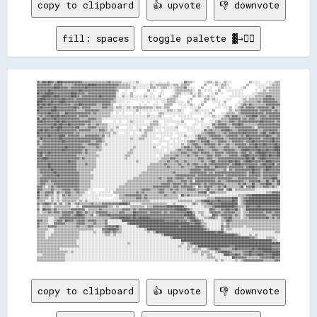
copy to clipboard
👍 upvote
👎 downvote
fill: spaces
toggle palette ▓→✊🏽
▓▓▒▒██▓▓██▓▓▒▒████▓▓▓▓▓▓▓▓▓▓▓▓▓▓▒▒▒▒▒▒▒▒▒▒▒▒▒▒▒▒▒▒▓▓▒▒▒▒▒▒▒▒░░░░░░░░░░▒▒        ░░░░  ░░    ░░        ░░▓▓▒▒▒▒░░      ░░▒▒▒▒░░▒▒░░  ▒▒░░░░            ▒▒░░░░░░    ░░░░░░▒▒▒▒
▓▓▓▓▓▓▓▓▓▓▒▒▓▓▓▓▓▓▒▒▒▒▒▒▒▒▓▓▓▓▓▓▓▓▓▓██████▓▓▓▓▓▓▓▓▓▓▓▓▓▓▓▓▒▒▒▒▒▒▒▒░░░░░░░░░░░░░░▒▒░░▒▒▒▒▒▒▒▒▒▒░░▒▒▒▒░░▒▒▒▒▒▒          ▒▒    ░░▒▒░░▒▒▒▒░░            ▒▒    ░░░░░░░░  ░░▒▒▒▒▒▒
▓▓▓▓▓▓▓▓▓▓▓▓████▓▓▓▓▓▓▒▒▓▓▓▓▓▓▓▓▓▓██▓▓▓▓▓▓▓▓▓▓▓▓▓▓▓▓▓▓▓▓▒▒▒▒▒▒▒▒▒▒░░▒▒░░░░░░░░░░▒▒▒▒░░░░▒▒▒▒░░░░░░▒▒▒▒▒▒▓▓░░░░░░    ▒▒    ░░    ░░▒▒░░░░░░      ░░▒▒        ░░░░░░▒▒▒▒▒▒▒▒▒▒
▓▓▓▓▓▓▓▓██▓▓▓▓▓▓▓▓▓▓▓▓▓▓▓▓▓▓▓▓██▓▓▓▓▓▓▓▓▓▓▓▓▓▓▓▓▓▓▓▓▓▓▓▓▒▒    ░░    ░░        ▒▒  ░░    ░░      ░░▒▒▒▒▒▒▒▒▒▒▒▒░░  ▒▒  ░░░░░░  ░░▒▒    ░░░░░░░░░░░░        ░░  ░░▒▒░░▒▒▒▒▒▒▒▒
██▓▓▓▓██████▓▓▓▓▓▓▓▓▓▓▓▓████▓▓▓▓▓▓▒▒▓▓▓▓▓▓▓▓▓▓▓▓▓▓▓▓▓▓▓▓░░  ░░░░  ▒▒        ░░  ░░    ░░░░      ░░▒▒▒▒░░░░░░▒▒░░░░▒▒░░    ░░░░▒▒  ░░      ░░░░░░░░      ░░░░▒▒▒▒▒▒▒▒▒▒▒▒▒▒▒▒
▓▓▓▓██████▓▓████▓▓▓▓▓▓▓▓████▓▓▒▒▓▓▓▓▓▓▓▓▓▓▓▓██▓▓▓▓▓▓▓▓▓▓░░  ▒▒░░░░▒▒░░░░░░░░▒▒░░░░░░  ▒▒      ░░▒▒▒▒░░        ▒▒░░▒▒░░░░▒▒░░░░          ░░░░░░░░░░░░░░░░░░▒▒▒▒▒▒▒▒▓▓▓▓▒▒▒▒▒▒
▓▓████▓▓▓▓▓▓▓▓▓▓▓▓██▓▓▓▓▓▓▒▒▓▓▓▓▓▓▓▓▓▓▓▓▓▓▓▓▓▓▓▓▓▓▓▓▓▓▒▒░░░░░░░░░░░░░░░░░░░░░░░░░░░░░░░░░░░░▒▒▒▒▒▒░░        ▒▒        ▒▒▒▒░░▒▒░░      ░░░░      ░░▒▒░░▒▒▒▒▒▒▒▒▒▒▓▓▓▓▓▓▓▓▒▒▒▒
████▓▓▓▓▓▓██▓▓▓▓████▓▓▓▓▓▓▓▓▓▓▓▓▓▓▓▓▓▓▓▓▓▓▓▓▓▓▓▓▓▓▓▓▒▒▒▒░░░░░░  ░░        ░░  ░░    ░░  ░░░░▒▒▒▒▒▒░░░░░░  ▒▒        ░░▒▒    ░░░░░░  ▒▒        ░░░░▒▒▒▒▒▒▒▒▒▒▓▓▒▒▓▓▓▓▓▓▓▓▓▓▒▒
██▓▓██▓▓██▓▓▓▓▓▓▓▓▓▓▓▓▓▓▒▒▓▓▓▓██▓▓▓▓▓▓▓▓▓▓▒▒▒▒▓▓▓▓▓▓▒▒    ░░  ░░        ░░  ░░    ░░░░    ▒▒▒▒▒▒    ░░░░░░░░▒▒░░  ░░▒▒          ░░░░░░      ░░░░▒▒▓▓▒▒▓▓▒▒▒▒▒▒▒▒▒▒▓▓▓▓▓▓▓▓▓▓
▓▓██▓▓▓▓▓▓▓▓██▓▓▓▓▓▓▓▓▓▓▓▓██▓▓▒▒▓▓▓▓▓▓▒▒▒▒▒▒▒▒▓▓▓▓▒▒▒▒░░▒▒▒▒░░░░▒▒░░▒▒▒▒▒▒▒▒▒▒▒▒▒▒░░▒▒▒▒░░▒▒▒▒        ░░░░  ░░░░░░▒▒          ░░░░  ░░░░▒▒  ░░▒▒▓▓▒▒▓▓▓▓▓▓▒▒▓▓▓▓▓▓▓▓▒▒██▒▒▒▒
██▓▓▓▓▓▓▓▓████▓▓▓▓▓▓▓▓▓▓▓▓▓▓▒▒▒▒▒▒▓▓▓▓▓▓▓▓▓▓▒▒▒▒▒▒▒▒▒▒░░░░░░░░░░░░░░░░▒▒░░░░░░░░░░░░░░░░░░░░▒▒▒▒░░░░▒▒░░      ░░▒▒░░░░░░░░  ▒▒        ░░▒▒░░▒▒▒▒▓▓▓▓▓▓▓▓▓▓▓▓▒▒▓▓▓▓▓▓▓▓▒▒▓▓▒▒
▓▓▓▓▓▓▓▓██▓▓▓▓▓▓▒▒▒▒██▓▓▓▓▓▓▓▓▓▓▓▓▓▓▓▓▒▒▓▓▒▒▒▒▒▒▒▒▒▒░░  ░░  ░░      ░░  ░░    ░░      ▒▒▒▒░░░░░░░░░░░░░░    ░░░░░░░░  ░░░░▒▒      ░░░░▒▒▒▒▒▒░░▒▒▓▓▓▓▓▓▓▓▓▓▓▓▓▓▓▓▒▒▓▓▓▓▓▓▓▓▓▓
▒▒▓▓▒▒▓▓▓▓██▓▓██▓▓██▓▓▓▓▓▓▓▓▒▒▓▓▓▓▓▓▒▒▒▒▒▒▒▒▒▒▒▒▒▒▒▒░░░░░░░░░░░░░░░░░░░░░░░░░░▒▒░░░░░░▒▒░░      ░░  ░░░░░░░░░░        ░░░░░░▒▒░░░░░░▒▒▓▓▒▒▓▓▓▓▒▒▒▒▒▒▓▓▓▓████▒▒▓▓▓▓▒▒▓▓▓▓▓▓▓▓
██▒▒██▓▓▓▓▓▓██▓▓▓▓▓▓▓▓▓▓▓▓▓▓▓▓▒▒▒▒▒▒▓▓▓▓▓▓▒▒▒▒░░░░░░░░░░░░░░░░░░░░░░░░░░░░░░░░░░░░░░░░░░░░░░░░░░      ░░░░░░░░░░░░  ▒▒      ░░░░░░▒▒▒▒▒▒▓▓▓▓▓▓▓▓▒▒▓▓▒▒▓▓▓▓▒▒▒▒▓▓▓▓▓▓▓▓▓▓▓▓▓▓
▓▓██▓▓▓▓▓▓▓▓▓▓██▓▓██▓▓▓▓▓▓▓▓▓▓▓▓▓▓▓▓▓▓▒▒▒▒▒▒▒▒        ░░  ░░    ░░▒▒░░░░░░░░    ░░▒▒▒▒    ░░░░░░░░░░░░▒▒        ░░░░░░    ░░░░▒▒▓▓▒▒▒▒▒▒▓▓▓▓▒▒▓▓▓▓▓▓▓▓▓▓▓▓▓▓▓▓██▓▓▓▓▓▓▓▓▒▒▓▓
▓▓▓▓▓▓▓▓▓▓▓▓██▓▓██▓▓▓▓██▓▓▓▓▓▓▓▓▓▓▒▒▓▓▒▒▒▒▓▓▒▒▒▒▒▒░░░░░░░░░░░░░░░░░░░░░░░░░░░░░░▒▒▒▒▒▒░░  ░░      ░░░░░░░░    ░░░░  ░░░░░░░░▓▓▒▒▓▓▓▓▓▓▒▒▒▒▓▓▓▓██▓▓▒▒▒▒▒▒▒▒▒▒▓▓▓▓▓▓▓▓▓▓▓▓▓▓▓▓
▓▓▓▓▓▓▓▓▓▓██▓▓████▓▓▓▓▓▓▓▓▓▓██▒▒▒▒▒▒▓▓▓▓▓▓▒▒▒▒▒▒▒▒░░░░░░▒▒      ░░░░  ░░░░    ▒▒▒▒░░░░░░░░░░░░░░░░▒▒    ░░░░░░░░    ░░░░▒▒░░▒▒▓▓▓▓▓▓▓▓▓▓▒▒▒▒▓▓▓▓▓▓▓▓▓▓▓▓▒▒░░▓▓▓▓▓▓▓▓▓▓▓▓▓▓▓▓
▓▓██▓▓██▓▓▓▓▓▓██▓▓▓▓▓▓▓▓▓▓▓▓▒▒▓▓▓▓▓▓▓▓▒▒▒▒▒▒▓▓▓▓▒▒░░▒▒░░░░░░░░░░░░░░░░░░▒▒░░▒▒▒▒▒▒░░  ░░  ░░░░░░░░░░      ░░░░░░░░░░░░▓▓▒▒▓▓▒▒▒▒▒▒▓▓▓▓██▓▓▒▒▒▒▓▓▓▓▓▓▓▓▓▓▓▓▓▓▒▒▒▒▓▓▓▓▓▓▓▓▓▓▒▒
██▓▓▓▓▓▓▓▓▓▓▓▓▓▓▓▓▓▓▓▓▓▓▓▓▒▒▓▓▒▒▒▒▒▒▒▒▒▒▒▒▒▒▒▒▒▒▒▒▒▒░░▒▒░░    ░░░░  ░░    ░░▒▒░░░░░░░░░░░░░░░░░░  ░░░░░░░░    ░░░░░░▒▒▒▒▓▓▓▓▓▓▒▒▒▒▒▒▓▓▒▒▓▓▓▓▓▓▓▓▓▓██▓▓▓▓▓▓▓▓▒▒▓▓██▒▒▓▓██▓▓▓▓
▓▓▓▓▓▓▓▓██▓▓▓▓▓▓████▒▒▓▓▓▓▓▓▓▓▒▒▒▒▓▓▓▓▓▓▓▓▓▓▒▒▓▓░░▒▒░░░░░░░░░░░░░░░░░░░░░░▒▒▒▒░░░░░░    ░░░░░░░░    ░░░░▒▒░░░░░░▒▒▓▓▒▒▒▒▒▒▓▓▓▓▓▓▓▓▒▒▒▒▓▓▓▓▓▓▓▓▒▒▓▓▒▒██▓▓▓▓▓▓▓▓▓▓▓▓██▓▓▒▒▒▒▓▓
▒▒██▓▓▓▓▓▓▓▓▓▓▓▓██▓▓▓▓▓▓▓▓▓▓▓▓▓▓▓▓▓▓▓▓▓▓▓▓▓▓▓▓▒▒░░░░░░░░░░░░░░░░░░▒▒░░░░▒▒▒▒░░░░░░░░░░░░░░    ░░░░░░░░  ░░░░░░░░▒▒▓▓▓▓▓▓▒▒▒▒▓▓▓▓▓▓▓▓▒▒▒▒▓▓▓▓▓▓▓▓▓▓▓▓▓▓██▓▓▓▓▓▓▒▒▓▓▓▓▓▓██▓▓▓▓
▓▓▒▒▓▓▓▓▓▓▓▓▓▓▓▓▓▓██▓▓▓▓▓▓▓▓▓▓▓▓▓▓▓▓▓▓▒▒▒▒▓▓▓▓▒▒░░░░░░░░░░░░░░░░░░░░░░░░░░░░░░░░░░    ░░░░░░░░  ░░  ░░░░░░▒▒▓▓▓▓▒▒▒▒▓▓▓▓██▒▒▒▒▒▒▓▓▓▓▓▓▒▒▒▒▓▓▓▓▓▓▓▓▒▒▓▓▓▓██▓▓▓▓▓▓▓▓▓▓▓▓██▓▓▓▓
▓▓▒▒▓▓▓▓▓▓▓▓▓▓▓▓▓▓▓▓▓▓▓▓▓▓▓▓▓▓▓▓▒▒▒▒▓▓▓▓▓▓▓▓▒▒░░▒▒░░░░░░░░░░░░░░░░░░░░░░░░░░░░░░░░░░░░░░    ░░░░░░░░░░▒▒░░▒▒▒▒▓▓▓▓▒▒▒▒▓▓▓▓▓▓▓▓▒▒▓▓▒▒▒▒▓▓▒▒▒▒▓▓▓▓▓▓▓▓▒▒▓▓▓▓██▓▓▓▓██▓▓▓▓▓▓██▓▓
▒▒▓▓▓▓▓▓▓▓▓▓▓▓▓▓▓▓▓▓██▓▓▓▓▓▓▓▓▓▓▓▓▒▒▒▒▒▒▒▒▓▓▒▒░░░░░░░░░░░░░░░░░░░░░░▒▒░░░░░░░░░░░░▒▒    ░░░░░░  ░░░░░░▒▒▓▓▓▓▒▒▒▒▓▓▓▓▒▒▒▒▒▒▓▓▓▓▒▒▒▒▒▒▓▓▓▓▒▒▒▒▒▒▓▓▓▓▓▓▓▓▓▓▓▓██▓▓▓▓▓▓▓▓▓▓▓▓████
▓▓▓▓▓▓▓▓▓▓▓▓▓▓▓▓▓▓██▓▓▓▓▓▓▓▓▓▓▓▓▒▒▓▓▒▒▒▒▒▒▒▒▒▒░░░░░░░░░░░░░░░░░░░░▒▒░░░░░░░░░░░░░░░░░░░░░░  ░░░░░░▒▒▓▓▒▒▒▒▓▓▓▓▒▒▒▒▓▓▓▓▒▒▒▒▒▒▓▓▓▓▒▒▒▒▓▓▓▓▓▓▓▓▒▒▒▒▓▓████▓▓▓▓▓▓██▓▓▓▓██▓▓▓▓████
▓▓██▓▓▓▓██▓▓▓▓▓▓▓▓▓▓▓▓▓▓▓▓▓▓▓▓▓▓▒▒▓▓▒▒▒▒▒▒░░░░░░░░░░░░░░░░░░░░░░▒▒▒▒░░░░░░░░░░░░░░░░░░░░░░░░░░▒▒▒▒▒▒▒▒▓▓▓▓▒▒▒▒▓▓▓▓▒▒▓▓▓▓▓▓▒▒▒▒▓▓▓▓▓▓▒▒▓▓▓▓▓▓▓▓▒▒▓▓▓▓▒▒▓▓▒▒▓▓██████▓▓▓▓▓▓▓▓██
▓▓██▒▒▓▓▓▓▓▓▓▓▓▓▓▓▓▓▓▓▓▓▓▓▓▓▒▒▒▒▒▒▒▒▒▒▒▒▒▒▒▒░░░░░░░░░░░░░░░░░░▒▒▒▒░░░░░░░░░░░░░░░░░░  ░░░░▒▒▒▒▒▒▒▒▓▓▒▒▒▒▒▒▓▓▒▒▒▒▓▓▒▒▒▒▒▒▓▓▓▓▒▒▓▓▓▓▒▒▒▒▒▒▓▓▓▓▓▓▒▒▓▓████▓▓▓▓▓▓▓▓████▓▓██▓▓▓▓██
▓▓▓▓████▓▓▓▓▓▓▓▓▓▓▓▓▓▓▓▓▓▓▓▓▓▓▒▒▓▓▒▒▒▒▒▒▒▒░░░░░░░░░░░░░░░░░░░░▒▒░░░░░░░░░░░░░░░░░░░░░░░░▒▒▒▒▒▒▓▓▓▓▒▒▒▒▒▒▒▒▒▒▒▒▒▒▒▒▓▓▓▓▒▒▓▓▓▓▒▒▒▒▓▓▓▓▓▓▓▓▓▓▓▓▓▓▓▓▓▓▓▓██▓▓██▒▒▓▓████▓▓▓▓▓▓▓▓▓▓
▓▓▓▓▓▓▓▓▓▓▓▓▓▓▓▓▓▓▓▓▓▓██▓▓▓▓▒▒▒▒▒▒▒▒▒▒▒▒▒▒░░░░░░░░░░░░░░░░░░░░░░░░░░░░▒▒░░░░░░░░░░░░░░▒▒▒▒▒▒▓▓▒▒▒▒▓▓▒▒▒▒▓▓▒▒▒▒▒▒▒▒▒▒▓▓▒▒▒▒▓▓██▒▒▓▓▓▓▓▓▓▓██▓▓██▓▓▒▒▓▓████▓▓▓▓▓▓▓▓▓▓████▓▓▓▓▓▓
▓▓▓▓▓▓▓▓██▓▓▓▓▓▓▓▓▓▓▓▓▓▓▓▓▓▓▒▒▒▒▒▒▓▓▒▒▒▒▒▒░░░░░░░░░░░░░░░░░░░░░░░░░░░░░░░░░░░░░░▒▒▒▒▒▒▒▒▒▒▓▓▒▒▒▒▒▒▒▒▓▓▒▒▒▒▓▓▒▒▓▓▓▓▒▒▒▒▓▓▒▒▓▓▓▓▓▓▓▓▓▓▓▓▓▓▒▒▓▓████▓▓▓▓▓▓▓▓▓▓▓▓▒▒▓▓██▓▓▓▓██▒▒▓▓
▓▓▓▓▓▓▓▓██▓▓▓▓▓▓▓▓▓▓▓▓▓▓▓▓▓▓▒▒▒▒▒▒▒▒▒▒▒▒▒▒░░░░░░░░░░░░░░░░░░░░░░░░░░░░░░░░░░░░▒▒▒▒▒▒▒▒▒▒▒▒▒▒▓▓▒▒▒▒▒▒▒▒▓▓▒▒▒▒▒▒▒▒▓▓▓▓▓▓▓▓▓▓▒▒▒▒██▓▓▓▓▓▓▒▒▓▓▓▓▓▓▓▓▓▓▒▒▓▓████▓▓▓▓▓▓▓▓████▓▓▓▓▓▓
▒▒▓▓▓▓▓▓▓▓██▓▓▓▓▓▓▓▓▓▓▓▓▓▓▓▓▒▒▒▒▒▒▒▒▒▒▒▒░░░░░░░░░░░░░░░░░░░░░░░░░░░░░░░░░░░░░░▒▒▒▒▒▒▒▒▒▒▒▒▒▒▒▒▒▒▒▒▒▒▒▒▒▒▒▒▒▒▓▓▓▓▓▓▓▓▒▒▓▓▓▓▓▓▓▓▒▒▒▒▒▒▓▓░░▓▓▒▒▓▓▓▓▓▓▓▓▓▓▓▓██▓▓▓▓▒▒▓▓██▓▓▓▓▓▓▓▓
▒▒▓▓▓▓▓▓▓▓▓▓██▓▓▓▓▓▓▓▓▓▓▓▓▓▓▓▓▒▒▒▒▒▒▒▒░░░░░░░░░░░░░░░░░░░░░░░░░░░░░░░░░░░░▒▒▒▒▒▒▒▒▒▒▒▒▒▒▒▒▒▒▒▒▒▒▓▓▒▒▒▒▒▒▒▒▒▒▓▓▓▓▓▓▓▓▓▓▓▓▒▒▓▓▒▒▓▓▓▓▓▓▓▓▓▓▓▓▓▓▓▓▓▓▓▓▓▓▒▒▓▓██▓▓▓▓▒▒▓▓▓▓▓▓▓▓▓▓▓▓
▒▒▒▒▓▓▓▓▓▓▓▓▓▓██▓▓▓▓▓▓▓▓▓▓▓▓▓▓▒▒▒▒▒▒▒▒▒▒░░░░░░░░░░░░░░░░░░░░░░░░░░░░░░░░▒▒▒▒▒▒▒▒▒▒▒▒▒▒▒▒▒▒▒▒▒▒▒▒▒▒▓▓▓▓▓▓▓▓▓▓▓▓▓▓▒▒▓▓▓▓▓▓▓▓▓▓▓▓▓▓▓▓▓▓▒▒▓▓▓▓▓▓▓▓▓▓▓▓▓▓▒▒▓▓▓▓▓▓▓▓▒▒▓▓▓▓▓▓▓▓▓▓▒▒
▒▒▓▓▓▓▓▓▓▓▓▓▓▓▓▓▓▓▓▓▓▓▓▓▓▓▓▓▓▓▒▒▒▒▒▒▒▒▒▒░░░░░░░░░░░░░░░░░░░░░░░░░░░░▒▒▒▒▒▒▒▒▒▒▒▒▒▒▒▒▒▒▓▓▒▒▒▒▓▓▓▓▒▒▓▓▓▓▓▓▒▒▓▓▓▓▒▒▓▓▓▓▓▓▓▓▓▓▓▓▓▓▒▒▓▓▓▓▓▓▓▓▓▓▒▒▒▒▓▓▓▓▓▓▓▓▓▓▓▓▓▓▒▒▒▒▓▓▓▓▓▓████▒▒
▒▒▓▓▓▓▓▓▒▒▓▓▓▓▓▓▓▓▓▓▓▓▓▓▓▓▓▓▓▓▒▒▒▒▒▒▒▒░░░░░░░░░░░░░░░░░░░░░░░░░░▒▒▒▒▒▒▒▒▒▒▒▒▒▒▒▒▒▒▒▒▒▒▒▒▒▒▒▒▓▓▓▓▒▒▒▒▒▒▓▓▓▓▒▒▓▓░░▓▓▓▓▓▓▓▓▓▓▓▓▓▓▒▒▓▓▒▒▒▒▓▓▓▓▓▓▓▓▓▓▓▓▒▒▒▒▓▓▓▓▓▓██▒▒▒▒██▒▒▓▓▒▒██
▒▒▓▓▓▓▒▒▒▒▒▒▓▓▓▓▓▓▓▓▓▓▓▓▓▓▓▓▓▓▒▒▒▒▒▒▒▒░░░░░░░░░░░░░░░░░░░░░░░░▒▒▒▒▒▒▒▒▒▒▒▒▒▒▒▒▒▒▒▒▒▒▒▒▒▒▓▓▓▓▓▓▒▒▓▓▓▓▓▓▒▒▓▓▒▒▓▓▓▓▓▓▓▓▒▒▓▓▒▒▓▓▓▓▓▓▓▓▓▓▒▒▒▒▒▒▒▒▒▒▓▓▒▒██▒▒▒▒██▒▒▒▒▓▓▓▓████▒▒▒▒██
▓▓▓▓▒▒░░▒▒▓▓▒▒▓▓▓▓▓▓▓▓▓▓▓▓▓▓▓▓▒▒▒▒▒▒▒▒░░░░░░░░░░░░░░░░░░░░▒▒▒▒▒▒▒▒▒▒▒▒▒▒▒▒▒▒▒▒▒▒▒▒▓▓▓▓▓▓▓▓▓▓▓▓▒▒▓▓▓▓▒▒▓▓▓▓▓▓▓▓▒▒░░▓▓▒▒▓▓▓▓▓▓▒▒▒▒▓▓▒▒██▒▒▒▒▒▒▒▒▒▒██░░▓▓▓▓██▒▒▒▒▒▒▓▓▓▓▒▒▓▓▒▒░░
▓▓▓▓▒▒▒▒▒▒▓▓▒▒▒▒▒▒▓▓▓▓▓▓▒▒▓▓▓▓▒▒▒▒▒▒░░░░        ░░░░░░░░▒▒▒▒▒▒▒▒▒▒▒▒▒▒▒▒▒▒▓▓▓▓▓▓▒▒▒▒▒▒▓▓▓▓▒▒▒▒▓▓▒▒▓▓▒▒▒▒▒▒▓▓▓▓▓▓▒▒▒▒▒▒▒▒██▒▒▒▒▒▒▓▓▓▓░░▓▓██░░▒▒▒▒▒▒▒▒▒▒▒▒▒▒░░░░░░░░░░░░░░░░░░
██▒▒▒▒▓▓▓▓▓▓░░▓▓▒▒▒▒▓▓▓▓▒▒▒▒▓▓▒▒▒▒░░  ░░░░  ░░░░░░░░  ▒▒▒▒▒▒▒▒▒▒▒▒▒▒▒▒▓▓▒▒▓▓▒▒▒▒▒▒▒▒▒▒▓▓▓▓▒▒▒▒▒▒▓▓▒▒▒▒▒▒▒▒▒▒▒▒▒▒▒▒▓▓▓▓██░░▓▓▓▓▒▒▒▒▒▒▒▒░░░░░░░░░░░░░░░░░░░░░░░░░░░░▒▒▒▒▓▓▓▓▓▓
▓▓▒▒▒▒▓▓▒▒▒▒░░▒▒░░▓▓▒▒▓▓▒▒▒▒▒▒▒▒░░░░░░░░░░░░░░░░░░░░░░  ░░▒▒▒▒▓▓▓▓▓▓▓▓▓▓▓▓▒▒▓▓▒▒▒▒▒▒▒▒▒▒▒▒▓▓▒▒▒▒▒▒▒▒░░██▒▒▓▓▒▒▒▒▒▒▒▒▒▒▒▒▒▒░░░░░░░░░░░░░░░░░░░░▒▒▒▒▒▒▓▓▓▓████████████████████
▓▓▒▒▒▒▒▒░░▒▒░░▒▒░░▒▒▒▒▒▒▒▒▒▒▒▒░░░░░░  ░░░░░░          ░░░░▒▒▒▒▒▒▒▒▒▒▒▒▓▓▓▓▒▒▓▓▒▒▒▒▒▒▒▒▒▒▒▒▒▒▒▒▒▒▒▒▒▒░░░░░░░░░░░░░░░░░░░░▒▒▒▒▒▒▓▓▓▓▓▓▓▓▓▓▓▓████░░▒▒▓▓▓▓██████████████████████
▒▒▒▒▒▒░░░░▒▒░░▒▒░░▒▒▒▒▒▒▒▒▒▒░░▒▒░░▒▒░░░░░░░░░░░░░░░░░░░░░░░░▒▒▒▒▒▒▒▒▒▒▒▒▒▒▒▒▒▒▒▒░░░░░░░░░░░░░░░░░░░░▒▒▒▒▒▒▒▒▒▒░░▒▒▒▒▓▓████▓▓▓▓▓▓██▓▓▓▓▓▓▓▓██▓▓░░▒▒▓▓████████████████████████
▓▓▒▒▓▓██▓▓▒▒▓▓░░▓▓░░▒▒▓▓░░▒▒▓▓▒▒▒▒▒▒▒▒▓▓▒▒▒▒▒▒▓▓▓▓▓▓▓▓▓▓▓▓██████▓▓░░░░░░░░▒▒▒▒▒▒▒▒▒▒▒▒▒▒▒▒▒▒░░░░▒▒░░░░░░░░░░░░▓▓▒▒░░▒▒▒▒▓▓██▓▓▓▓▓▓████████████░░▒▒▓▓████████████████████████
▒▒░░▒▒▒▒▒▒░░▒▒▒▒▒▒▒▒▒▒▒▒░░░░▒▒░░▓▓▓▓▓▓▓▓▓▓▓▓▓▓▓▓▓▓▒▒▒▒░░▒▒░░░░░░░░▒▒▒▒▒▒▒▒▒▒░░▒▒▒▒▓▓▓▓▓▓▓▓▓▓████████████▒▒░░░░░░░░░░░░▒▒▒▒▒▒▓▓██████████████▓▓▒▒▒▒▒▒██▓▓▓▓▓▓██▓▓▓▓▓▓▓▓▓▓▓▓▓▓
▓▓░░██▓▓▓▓▒▒▓▓▒▒▒▒▒▒▒▒▒▒▓▓▓▓▓▓▓▓▓▓░░▒▒▒▒▒▒▒▒▓▓▒▒▒▒▒▒▒▒▒▒▒▒▒▒▓▓▓▓▓▓▒▒▓▓▒▒▓▓▓▓▓▓▓▓▓▓▓▓▓▓▓▓▓▓▓▓▓▓▓▓▓▓████████▓▓▒▒░░░░░░░░░░░░██▓▓▒▒▒▒▓▓▓▓██▓▓▓▓██▒▒░░▒▒████████████████████████
▒▒░░▒▒▒▒▓▓▒▒▓▓▓▓▒▒▓▓▓▓▓▓▓▓▒▒██▓▓▒▒▓▓▒▒▒▒▒▒▓▓▓▓▓▓▓▓▒▒▒▒▒▒▒▒▓▓▓▓▒▒▒▒▒▒██▓▓▓▓▓▓▓▓▒▒▓▓▓▓▓▓▓▓▒▒▓▓▒▒▓▓▓▓▓▓▓▓▓▓▓▓████▒▒░░▒▒▒▒░░░░▓▓▓▓▓▓▓▓▒▒▓▓▓▓▓▓▓▓▒▒▒▒░░▒▒▒▒▓▓▓▓▓▓▓▓▓▓▒▒▓▓▓▓▒▒▓▓▓▓
▒▒▒▒▒▒▒▒▒▒▒▒▒▒▒▒▒▒▓▓▓▓▓▓▒▒▓▓████▓▓▒▒▒▒▓▓░░▒▒▓▓▓▓▓▓██▓▓▓▓▓▓▓▓▓▓▓▓▓▓▓▓██▓▓▓▓▓▓▓▓▓▓▓▓▓▓▓▓▓▓▓▓▓▓▓▓▓▓▓▓▓▓▓▓▓▓██████▓▓░░░░▒▒░░░░░░██▓▓▒▒▓▓▓▓▓▓▓▓▒▒▓▓▒▒░░▒▒▓▓▓▓▓▓▓▓▓▓▓▓▓▓▒▒▒▒▓▓▓▓▓▓
▒▒▒▒▒▒▒▒░░░░▒▒▒▒▓▓▓▓▓▓▓▓▓▓▓▓▓▓▓▓▓▓▒▒▒▒▒▒▒▒▒▒▒▒▒▒▒▒▒▒▓▓▓▓▓▓████████▓▓██▓▓████████▓▓▓▓▓▓▓▓▓▓▓▓▓▓▓▓▓▓▓▓▓▓▓▓▒▒▓▓████▒▒░░░░▒▒▒▒▓▓▓▓▒▒░░▒▒▓▓▓▓██▒▒▒▒▒▒░░▒▒▒▒▓▓▓▓▓▓▓▓▓▓▓▓██▒▒▓▓▒▒▓▓
▓▓▓▓▒▒▒▒░░░░▒▒▓▓▓▓▒▒██▓▓▓▓▒▒▓▓▓▓▓▓▒▒▓▓▓▓▓▓▒▒▒▒▒▒▓▓░░░░░░░░░░██████████████████████████████▓▓▓▓▓▓▓▓██▓▓▓▓▓▓▒▒▓▓████▓▓▒▒░░░░░░░░░░░░▒▒▒▒██▓▓▒▒▒▒▒▒▒▒▒▒▒▒▒▒▒▒▒▒▒▒▒▒▒▒▒▒▒▒▒▒▒▒▒▒
▓▓▒▒▒▒▒▒░░░░▓▓▓▓▓▓▓▓▒▒▒▒▒▒▒▒▓▓▓▓▓▓▒▒▒▒▒▒▓▓▒▒▒▒▒▒▓▓░░░░░░░░░░░░░░▓▓██████████████████████████████████████████▓▓▓▓████▒▒▒▒░░░░░░░░░░▒▒░░▓▓▒▒▒▒▒▒▒▒▒▒▒▒▒▒▒▒▒▒▒▒▒▒▒▒▒▒▒▒▒▒▒▒▒▒▒▒
▓▓▒▒▒▒▒▒▓▓▓▓▓▓▒▒▒▒▒▒▒▒▒▒▒▒▒▒▓▓▒▒▒▒▒▒▓▓▓▓▒▒▒▒▒▒▒▒▓▓▓▓▓▓▓▓██▒▒░░░░░░░░░░▒▒████████████████████████████▓▓██████████████▓▓▒▒░░░░░░░░░░▓▓▒▒▓▓▒▒▒▒▒▒▒▒▒▒░░▒▒▒▒▒▒▒▒▒▒▒▒▒▒▒▒▒▒▒▒▒▒▒▒
▒▒▒▒▒▒▒▒░░░░▒▒▒▒▒▒▒▒▒▒▒▒▒▒▒▒▒▒▒▒▒▒▒▒▒▒▒▒░░░░░░▓▓▓▓██████▓▓▒▒░░░░░░░░░░░░░░░░▒▒████████████████████████████████████████▓▓▒▒░░░░░░░░▓▓░░▒▒▒▒░░░░░░░░░░░░░░▒▒▒▒▒▒▒▒▒▒▒▒▒▒▒▒▒▒▒▒
▒▒▒▒▒▒░░░░░░▒▒▒▒▒▒▒▒▒▒▒▒▒▒▒▒▒▒░░░░░░░░░░▒▒░░░░▒▒▓▓▓▓▒▒▓▓▒▒▒▒░░░░░░░░░░░░░░░░░░▒▒░░▒▒██████████████████████████████████████████▓▓████▒▒░░░░░░░░░░░░░░░░░░░░░░░░░░░░░░░░░░▒▒▒▒
▒▒▒▒▒▒░░░░▒▒▒▒▒▒▒▒▒▒▒▒▒▒▒▒▒▒▒▒░░░░░░░░░░░░░░░░░░▒▒▒▒░░▒▒░░░░░░░░░░░░░░░░░░░░░░░░░░░░░░░░▒▒██████████████████████████████████████████████████▓▓▒▒░░░░░░▒▒░░▒▒░░░░░░░░░░░░░░░░
▒▒▒▒▒▒░░▒▒▒▒▒▒▒▒▒▒▒▒▒▒▒▒▒▒▒▒▒▒░░░░░░░░░░░░░░░░░░░░░░░░░░░░░░░░░░░░░░░░░░░░░░░░░░░░░░░░░░░░░░░░▒▒██████████████████████████████████████████████████████▓▓▓▓▒▒░░░░░░▒▒▒▒▒▒░░░░
▒▒▒▒▒▒▒▒▒▒▒▒▒▒▒▒▒▒▒▒▒▒▒▒▒▒▒▒░░░░░░░░░░░░░░░░░░░░░░░░░░░░░░░░░░░░░░░░░░░░░░░░░░░░░░░░░░░░░░░░░░░░░░░░░░████████████████████████████████████████████████████████████████▒▒▒▒░░
▒▒▒▒▒▒▒▒▒▒▒▒▒▒▒▒▒▒▒▒▒▒▒▒▒▒▒▒░░░░░░░░░░░░░░░░░░░░░░░░░░░░░░░░░░░░▒▒░░░░░░░░░░░░░░░░░░░░░░░░░░░░░░░░░░░░▒▒░░▒▒▓▓█████████████████████████████
copy to clipboard
👍 upvote
👎 downvote