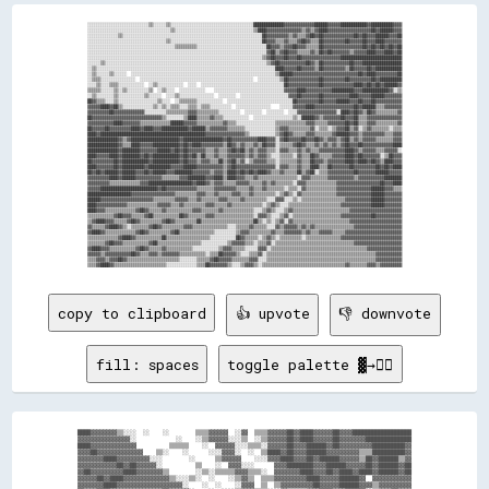
░░░░░░░░░░░░░░░░░░░░░░░░░░░░▒▒░░░░░░▒▒░░░░░░░░░░░░░░░░░░░░░░░░░░░░░░░░░░░░░░██████████████▓▓▓▓▓▓▓▓▓▓▓▓▓▓██████▓▓▓▓▓▓████████████▓▓██████████▓▓▓▓

░░░░░░░░░░░░░░░░░░░░░░░░░░░░░░░░░░░░░░▒▒░░░░░░░░░░░░░░░░░░░░░░░░░░░░░░░░░░░░▒▒████▓▓▓▓▓▓▓▓▓▓▓▓▓▓▓▓▒▒▓▓▒▒▓▓████▓▓▓▓▓▓▓▓▓▓▓▓▓▓▓▓▓▓▓▓██▓▓██████▓▓▓▓

░░░░░░░░░░░░░░▒▒░░░░░░░░░░░░░░░░░░░░░░░░░░░░░░░░░░░░░░░░░░░░░░░░░░░░░░░░░░░░░░░░██▓▓▓▓▓▓▓▓▓▓▒▒▓▓▒▒▒▒▓▓██▓▓██▓▓▓▓▓▓▓▓▓▓▓▓▓▓██▓▓██▓▓▓▓██████▓▓▓▓██

░░░░░░░░░░░░░░░░░░░░░░░░░░░░░░░░░░░░▒▒░░░░░░░░░░░░░░░░░░░░░░░░░░░░░░░░░░░░░░░░░░██▓▓▓▓▒▒▒▒▓▓▒▒▒▒▓▓██▓▓▒▒▒▒██▓▓▓▓▓▓▓▓▓▓██▓▓▓▓▓▓██▓▓▓▓████▓▓▓▓▓▓▓▓

░░░░░░░░░░░░░░░░░░░░░░░░░░░░░░░░░░░░░░░░▒▒▒▒▒▒▒▒▒▒░░░░░░░░░░░░░░░░░░░░░░░░░░░░░░░░██▓▓▓▓▒▒▓▓▓▓██▓▓▓▓▒▒▒▒▒▒██▓▓▓▓▓▓▓▓▓▓▓▓▓▓▓▓▓▓██▓▓██▓▓██▓▓██▓▓██

░░░░░░░░░░░░░░░░░░░░░░░░░░░░░░░░░░░░░░░░░░░░░░░░░░░░░░░░░░░░░░░░░░░░░░░░░░░░░░░░░░▓▓██▒▒▓▓██▓▓▓▓▒▒▒▒▒▒▓▓▒▒██▓▓██▓▓▓▓▓▓▓▓▒▒▓▓▓▓▓▓████▓▓▓▓████▓▓██

░░░░░░░░░░░░░░░░░░░░░░░░░░░░░░░░░░░░░░░░░░░░░░░░░░░░░░░░░░░░░░░░░░░░░░░░░░░░░░░░▒▒▓▓██▓▓▓▓██▓▓▓▓██▓▓▓▓▓▓▓▓▓▓▓▓▓▓▓▓▓▓████████████████████████████

░░░░░░▒▒░░░░░░░░░░░░░░░░░░░░░░░░░░░░░░░░░░░░░░░░░░░░░░░░░░░░░░░░░░░░░░░░░░░░░░░░░░▒▒▓▓██▓▓▓▓▓▓▓▓▓▓▓▓██▓▓▒▒██▓▓▓▓▓▓▓▓▓▓▓▓██▓▓▓▓██████████████████

░░▒▒░░░░░░░░░░░░░░░░░░░░░░░░░░░░░░░░░░░░░░░░░░░░░░░░░░░░░░░░░░░░░░░░░░░░░░░░░░░░░░░░░░████▓▓▓▓▓▓██▓▓▓▓▓▓▒▒██▓▓▓▓▓▓▓▓▓▓▒▒██▓▓▓▓▓▓██▓▓████████████

░░▒▒░░░░░░▒▒░░░░░░  ░░░░░░░░░░░░░░░░░░░░░░░░░░░░░░░░░░░░░░░░░░░░░░░░░░░░░░░░░░░░░░░░░░▒▒██████▓▓▓▓▓▓▓▓▓▓▓▓▓▓▓▓▓▓▓▓▓▓▓▓▓▓▓▓▓▓██▓▓████▓▓▓▓▓▓▓▓▓▓██

░░▒▒▒▒░░░░░░░░░░░░░░░░  ░░░░░░░░░░░░░░░░░░░░░░░░░░░░░░░░░░░░░░░░░░░░░░░░░░░░  ░░░░░░░░░░▒▒██▓▓▓▓▓▓▓▓▓▓▓▓▓▓██▓▓▓▓▓▓▓▓▓▓██▓▓▓▓▓▓▓▓▓▓██▓▓██████████

░░░░▒▒░░░░▒▒▒▒░░░░░░░░░░░░  ░░▒▒░░░░░░░░░░░░  ░░░░  ░░░░░░░░░░░░░░░░░░░░░░░░░░░░░░░░░░░░░░██▓▓▓▓▓▓▓▓▓▓▓▓▓▓██▓▓▓▓▓▓▓▓▓▓▓▓▓▓████▓▓██▓▓██▓▓██████▓▓

▒▒▒▒▒▒░░░░░░▒▒░░▒▒░░░░░░░░░░▒▒  ░░▒▒░░░░  ░░░░░░░░░░░░    ░░░░░░░░░░░░░░░░░░░░░░░░░░░░░░░░▓▓▓▓▓▓████▓▓▓▓▓▓▓▓▓▓▓▓██████████▓▓▓▓████████████▓▓░░▒▒

░░▒▒░░░░░░░░▒▒░░░░░░░░░░░░▒▒░░░░░░  ░░░░▒▒░░░░░░░░░░░░░░░░  ░░░░░░░░  ░░░░░░░░░░░░░░░░░░░░░░▓▓▓▓██▓▓▓▓▓▓▓▓██▓▓▓▓▓▓▓▓▓▓▓▓████▓▓▓▓▓▓██████▓▓▓▓▓▓▓▓

██▓▓▒▒▒▒░░░░▒▒░░░░░░░░░░░░░░░░░░▒▒░░░░  ░░▒▒▒▒▒▒▒▒░░░░░░░░░░░░  ░░░░░░░░░░░░░░░░░░░░░░░░░░░░░░██▓▓▓▓▓▓▓▓▓▓██▓▓▓▓▓▓██████▓▓▓▓██▓▓▓▓██▓▓▓▓▓▓▓▓▓▓▓▓

▓▓▓▓▓▓████▓▓██▒▒░░░░░░░░░░░░░░▒▒░░▒▒░░▒▒▒▒░░░░▒▒▒▒░░▒▒▒▒░░░░░░░░░░  ░░░░░░░░░░░░░░░░    ░░░░░░▓▓▓▓▓▓████▓▓▓▓▓▓▓▓▓▓▓▓▓▓▓▓▓▓██▓▓██████▒▒▒▒▓▓▓▓▓▓▓▓

▓▓▓▓▓▓▓▓▓▓██▓▓▓▓▓▓▓▓▓▓▓▓▓▓░░░░░░░░░░▒▒▒▒▒▒▒▒▒▒▓▓▓▓▒▒▒▒▒▒▒▒▒▒░░░░░░░░░░  ░░░░░░░░  ░░░░░░░░  ░░░░▓▓▓▓▓▓▓▓▓▓▓▓▓▓▓▓▓▓░░████▓▓██▓▓▒▒██▓▓▒▒▒▒▒▒▒▒▒▒▓▓

██▓▓▓▓▓▓▓▓▓▓▓▓▓▓▓▓▓▓▓▓▓▓▓▓▓▓▓▓▓▓▓▓▒▒░░░░░░░░▒▒████▒▒▒▒▒▒▓▓▒▒▒▒░░░░░░░░░░░░  ░░░░░░░░░░░░░░░░░░▒▒░░██████▓▓▒▒▓▓▓▓▓▓▓▓██▓▓▓▓██▒▒▒▒▓▓▓▓▓▓▓▓▓▓▓▓▓▓▓▓

▓▓▓▓▓▓▓▓▓▓▓▓████▓▓▓▓▓▓▓▓▒▒▒▒▒▒▒▒▒▒▒▒▒▒██████▓▓▓▓▓▓▒▒▒▒▒▒▒▒▒▒▒▒▓▓▒▒▒▒░░░░░░░░░░░░░░░░░░▒▒▒▒▒▒▒▒▒▒▒▒▒▒▓▓▓▓▒▒▒▒▒▒▓▓▓▓▓▓▓▓██▓▓██▒▒▒▒▓▓▓▓▒▒▒▒▒▒▒▒▒▒▓▓

██▓▓▓▓▓▓██▓▓▓▓▓▓▓▓▓▓████▓▓████▓▓▓▓████████████▓▓██████▒▒▓▓▓▓▓▓▓▓▒▒▒▒▒▒▒▒░░░░░░░░░░░░░░▒▒▓▓▓▓▒▒▒▒▒▒▒▒▒▒▓▓░░▒▒▒▒░░▒▒▓▓▓▓██▒▒▓▓░░▒▒▓▓▒▒▒▒▒▒▒▒░░▒▒▒▒

████▓▓████████████████████████████████████████████████▓▓▓▓▓▓▓▓▓▓▓▓▓▓▓▓▓▓▒▒░░░░░░░░░░░░▒▒▓▓██▓▓▒▒▒▒▒▒▓▓▓▓▒▒▒▒▒▒▒▒▓▓██████▓▓▓▓▒▒▓▓▓▓▓▓▓▓▓▓▒▒▒▒▓▓▓▓

██████████████▓▓▒▒▓▓██████████████████████▓▓██████████████████▓▓██▓▓▓▓▓▓▓▓▓▓▓▓████▓▓▓▓░░▓▓██▓▓▓▓▓▓██▓▓▓▓██▓▓▒▒▓▓▓▓▒▒▓▓██▒▒▓▓▒▒▓▓▓▓▓▓▒▒▒▒▒▒▒▒▓▓▓▓

██████████████▓▓▒▒▒▒████▓▓▓▓▓▓████████████▓▓██▓▓████▓▓▓▓▓▓▓▓▓▓▒▒██▓▓▒▒▓▓▒▒▒▒▓▓▒▒██▓▓▓▓░░▒▒▒▒▒▒▓▓██▓▓▒▒▒▒▓▓▒▒▓▓▒▒▓▓▒▒▓▓██▓▓▓▓██▓▓▓▓▓▓▓▓▓▓▓▓▓▓████

██████████████▓▓████████▓▓▓▓▓▓▓▓██████▓▓██▓▓██▓▓▓▓▓▓▓▓▒▒▒▒▓▓▒▒▒▒▓▓██▓▓██▒▒▓▓▒▒▓▓▓▓▒▒▒▒░░▓▓▓▓▒▒▒▒▓▓▒▒▓▓▒▒▒▒▓▓▓▓▓▓▓▓▓▓▓▓████▓▓▒▒▓▓▓▓▓▓▒▒▒▒▓▓▓▓▓▓░░

████▓▓▓▓▓▓████▓▓████████▓▓██▓▓████████████▓▓██▓▓██▒▒██▒▒▒▒▓▓▒▒▒▒▓▓▓▓▓▓▓▓▒▒▓▓▒▒▓▓▓▓▒▒░░░░▒▒▒▒▒▒░░▓▓▒▒▒▒██▓▓▒▒▒▒▒▒▓▓▓▓▓▓████▓▓██▓▓▓▓▓▓▓▓░░▒▒██▓▓▓▓

██▓▓▓▓▓▓▓▓▓▓██▓▓████████████▓▓████████████▓▓██▓▓▓▓▒▒▓▓▓▓▒▒▒▒██▒▒▓▓██▒▒▓▓░░▒▒▓▓▓▓▓▓▒▒▒▒░░▒▒▒▒▒▒▒▒▓▓▒▒▒▒██▓▓▓▓▒▒▓▓▓▓▓▓▓▓████▓▓████▓▓██▓▓▒▒████▓▓▓▓

████▓▓▓▓▓▓▓▓██▓▓██████████▓▓██████████▓▓▓▓▓▓██████▓▓▓▓▓▓▓▓▓▓▓▓▒▒▓▓██▓▓▓▓▓▓▓▓▓▓▓▓▓▓▓▓▓▓░░▓▓▓▓▒▒▒▒▓▓▒▒▒▒████▒▒▒▒██▓▓▓▓▓▓▓▓██▓▓▓▓▓▓▓▓▓▓██▓▓██▓▓████

██▓▓██▓▓██████▓▓██████▓▓▓▓██▓▓██████▓▓▓▓████████▓▓▓▓▓▓▓▓▒▒▓▓▓▓▒▒████▓▓██▓▓██▓▓████▓▓▒▒▒▒▓▓▒▒▒▒▒▒██▒▒▓▓██░░▒▒▒▒▓▓▓▓▓▓▓▓▓▓▓▓██▓▓▓▓▓▓▓▓██████▓▓▓▓▓▓

▓▓▓▓▓▓▓▓▓▓████▓▓██████▓▓▓▓▓▓▓▓▓▓▓▓▒▒▒▒▒▒▒▒▓▓▓▓████████▓▓▓▓████▒▒████▓▓▓▓▒▒▒▒▓▓▒▒▒▒▒▒▒▒▒▒▒▒▒▒▒▒▒▒░░▓▓▓▓▒▒▒▒▒▒▒▒▓▓▓▓▓▓▓▓▓▓▓▓▒▒▓▓▓▓▓▓▓▓▓▓▓▓████████

▓▓▓▓▓▓▓▓▓▓▒▒▒▒▒▒▒▒▒▒▒▒▒▒▓▓▓▓████████████████████▓▓████▓▓▒▒▓▓▓▓▒▒▒▒▒▒▓▓▓▓▓▓▒▒▒▒▒▒▓▓▒▒▓▓▒▒▒▒▒▒▒▒░░▓▓▓▓▒▒▒▒▒▒▒▒▒▒▒▒▒▒▓▓▓▓▓▓▓▓▓▓▓▓▓▓▓▓▓▓▓▓██▓▓▓▓████

▓▓▓▓▓▓██████████████████████████▓▓██▓▓▓▓▓▓▓▓▓▓▓▓▓▓▒▒▒▒▒▒▒▒▓▓▓▓▓▓▓▓▓▓▒▒▒▒▒▒▓▓▒▒▒▒▓▓▒▒▒▒▒▒▒▒░░▒▒▒▒░░▓▓▒▒▒▒▒▒▒▒▒▒▒▒▒▒▓▓▓▓▓▓▓▓▓▓▓▓▓▓▓▓██████▓▓▓▓▒▒▒▒

████████████████████▓▓▓▓▓▓▓▓▓▓▓▓▓▓▓▓▓▓▓▓▒▒▒▒▒▒▒▒▒▒▓▓▓▓▒▒▒▒▓▓▒▒▒▒▒▒▓▓▓▓▒▒▒▒▓▓▒▒▒▒▒▒▒▒▒▒░░▒▒▓▓▒▒░░▓▓▒▒▒▒▒▒▒▒▒▒▒▒▒▒▒▒▓▓▓▓▓▓▓▓▓▓▓▓▓▓▓▓██████▓▓▓▓▓▓▓▓

██████▓▓▓▓▓▓▓▓▓▓▓▓▓▓▓▓▓▓▓▓▓▓▓▓▒▒▒▒▒▒▒▒▒▒▓▓▓▓▓▓▒▒▒▒▓▓▒▒▒▒▒▒▒▒▓▓▓▓▒▒▒▒▒▒▓▓▒▒▒▒▒▒▒▒▒▒░░░░▓▓▓▓░░░░▒▒░░▒▒▒▒▒▒▒▒▒▒▒▒▒▒▒▒▒▒▒▒▓▓▓▓▓▓▓▓▓▓▓▓██████▓▓▓▓▓▓▓▓

████▓▓▓▓▓▓▓▓▓▓▓▓▓▓▒▒▒▒▒▒▒▒▒▒▒▒▒▒▓▓▓▓▓▓▒▒▒▒▓▓▒▒▒▒▒▒▒▒▒▒▓▓▓▓▒▒▒▒▒▒▓▓▒▒▒▒▒▒▒▒▒▒▒▒▒▒░░▒▒▓▓▒▒░░░░▒▒▒▒▒▒▒▒▒▒▒▒▒▒▒▒▒▒▒▒▒▒▒▒▓▓▓▓▓▓▓▓▓▓▓▓▓▓██████▓▓▓▓▓▓▓▓

████▓▓▓▓▒▒▒▒▒▒▒▒▒▒▒▒▒▒▓▓██▓▓▒▒▒▒▒▒▓▓▒▒▒▒▒▒▒▒▒▒▒▒▓▓▓▓▒▒▒▒▒▒▒▒▓▓▒▒▒▒▒▒▒▒▒▒▒▒▒▒░░░░▒▒▓▓▒▒░░░░▒▒▓▓▒▒▒▒▒▒▒▒▒▒▒▒▒▒▒▒▒▒▒▒▒▒▒▒▒▒▓▓▓▓▓▓▓▓▓▓▓▓▓▓▓▓▓▓▓▓▓▓▓▓

▒▒▒▒▒▒▒▒▒▒▒▒▓▓██▓▓▓▓▒▒▒▒▒▒▓▓██▒▒▒▒▒▒▒▒▒▒▒▒██▓▓▒▒▒▒▒▒▒▒▓▓▓▓▒▒▒▒▒▒▒▒▒▒▒▒▒▒▒▒▒▒░░▓▓▓▓▒▒░░░░▒▒▓▓░░▒▒▒▒▒▒▒▒▒▒▒▒▒▒▒▒▒▒▒▒▒▒▓▓▓▓▓▓▓▓▓▓▓▓▓▓██▓▓▓▓▓▓▓▓▓▓▓▓

▒▒▓▓████▓▓▓▓▒▒▒▒▒▒▓▓██▓▓▒▒▒▒▒▒▒▒▒▒▓▓██▓▓▒▒▒▒▒▒▒▒▒▒██▒▒▒▒▒▒▒▒▒▒▒▒▒▒▒▒▒▒▒▒▒▒▒▒██▒▒░░▒▒░░▒▒▓▓░░▓▓▒▒▒▒▒▒▒▒▒▒▒▒▒▒▒▒▒▒▒▒▒▒▒▒▒▒▓▓▓▓▓▓▓▓▓▓▓▓▓▓▓▓▓▓▓▓▓▓▓▓

▓▓▒▒▒▒▒▒▓▓████▓▓▒▒░░▒▒▒▒▒▒▒▒▓▓██▓▓▒▒▒▒▒▒▒▒▒▒▓▓▓▓▒▒▒▒▒▒▒▒▒▒▒▒▒▒▒▒░░░░▒▒▒▒▒▒▓▓▒▒▒▒▒▒░░░░▓▓▒▒▓▓▓▓▓▓▒▒▓▓▒▒▓▓▒▒▒▒▒▒▒▒▒▒▒▒▒▒▒▒▒▒▓▓▓▓▓▓▓▓▓▓▓▓▓▓▓▓▓▓▓▓▓▓

▓▓████▓▓▒▒▒▒▒▒▒▒▒▒▒▒▒▒▓▓██▓▓▒▒▒▒▒▒▒▒▒▒▓▓██▒▒▒▒▒▒▒▒▒▒▒▒▒▒▒▒░░░░░░░░░░▒▒▓▓▓▓▒▒▒▒▒▒▒▒▒▒▓▓▒▒▒▒▓▓▓▓▓▓▓▓▒▒▓▓▒▒▒▒▓▓▓▓▓▓▒▒▒▒▒▒▓▓▓▓▓▓▓▓▓▓▓▓▓▓▓▓▓▓▓▓▓▓▓▓▓▓

▒▒▒▒▒▒▒▒▒▒▒▒▒▒▓▓████▓▓▒▒▒▒▒▒▒▒▒▒▒▒██▒▒▒▒▒▒▒▒▒▒▒▒▒▒▒▒▒▒▒▒░░░░░░░░░░░░██▓▓▒▒▒▒▒▒░░▒▒▓▓▒▒░░▒▒▒▒▒▒▒▒▒▒░░▒▒▒▒▒▒▒▒▒▒▒▒▒▒▒▒▓▓▓▓▓▓▓▓▓▓▓▓▓▓▓▓▓▓▓▓▓▓▓▓▓▓▓▓

▒▒▒▒▒▒▒▒▓▓██▓▓▓▓▒▒▒▒▒▒▒▒▒▒▒▒▓▓██▒▒▒▒▒▒▒▒▒▒▒▒▒▒▒▒▒▒▒▒░░░░░░░░░░░░▒▒▓▓▓▓▓▓▒▒▒▒░░▒▒▒▒▓▓░░▒▒▒▒▒▒▒▒▒▒▒▒▒▒▒▒▒▒▒▒▒▒▒▒▒▒▒▒▒▒▒▒▒▒▒▒▓▓▓▓▓▓▓▓▓▓▓▓▓▓▓▓▓▓▓▓▓▓

▓▓████▓▓▓▓▒▒▒▒▒▒▒▒▒▒▒▒▓▓██▓▓▒▒▒▒▒▒▓▓▒▒▒▒▒▒▒▒▒▒▒▒░░░░░░░░░░░░▒▒▓▓▓▓▒▒▒▒▒▒░░░░░░▓▓▓▓░░▒▒▒▒▒▒▒▒▒▒▒▒▒▒▒▒▒▒▒▒▒▒▒▒▒▒▒▒▒▒▒▒▒▒▒▒▒▒▒▒▒▒▒▒▓▓▓▓▓▓▓▓▓▓▓▓▓▓▓▓

▓▓▓▓▓▓▒▒▓▓▓▓▓▓▓▓▓▓▓▓██▓▓▒▒▒▒▓▓▓▓▒▒▓▓▓▓▓▓▓▓▒▒▒▒▒▒▒▒▒▒▒▒░░▒▒▒▒██▓▓▓▓▓▓▒▒░░░░▒▒▒▒▓▓░░▒▒▒▒▒▒▒▒▒▒▒▒▒▒▒▒▒▒▒▒▒▒▒▒▒▒▒▒▒▒▒▒▒▒▒▒▒▒▒▒▒▒▒▒▒▒▒▒▒▒▓▓▓▓▓▓▓▓▓▓▓▓

▒▒▒▒▓▓▓▓▒▒▓▓▓▓██▓▓▒▒▒▒▒▒▒▒▒▒▒▒▒▒▒▒▒▒▒▒▒▒▒▒░░░░░░░░▒▒▒▒▒▒▓▓██▓▓▓▓▓▓▒▒▒▒▒▒▒▒▓▓▓▓░░░░▒▒▒▒▒▒▒▒▒▒▒▒▒▒▒▒▒▒▒▒▒▒▒▒▒▒▒▒▒▒▒▒▒▒▒▒▒▒▒▒▒▒▒▒▒▒▒▒▒▒▓▓▓▓▓▓▓▓▓▓▓▓

copy to clipboard
👍 upvote
👎 downvote
fill: spaces
toggle palette ▓→✊🏽
████▓▓▓▓▓▓▓▓▒▒░░░░  ░░    ░░        ▒▒▒▒▓▓▓▓▓▓  ░░▓▓  ▒▒▒▒▓▓▓▓▓▓██▓▓████▓▓▓▓▓▓██▓▓▓▓██████████████████

▓▓▓▓▓▓▓▓▓▓▓▓▓▓▓▓░░            ░░    ░░▒▒▓▓▓▓▓▓░░░░▒▒  ░░▒▒▓▓▓▓▓▓██▓▓████▓▓▓▓▓▓██▓▓▓▓▓▓▓▓██████████████

████▓▓▓▓▓▓▓▓▓▓▓▓▓▓          ▒▒▒▒▒▒    ░░  ▓▓▓▓▓▓░░░░▒▒▒▒░░▓▓▓▓▓▓██▓▓▓▓██████▓▓██▓▓▓▓▓▓▓▓▓▓██████████▓▓

▓▓▓▓██▓▓▓▓▓▓▓▓▓▓▓▓▓▓    ▒▒░░    ░░      ░░░░▓▓▓▓░░  ░░  ▒▒████▓▓██▓▓▓▓██████▓▓▓▓▓▓▓▓▓▓▒▒▒▒██████████▓▓

▓▓▓▓▓▓▓▓████▓▓▓▓▓▓▓▓▓▓░░░░        ░░      ▒▒▓▓▓▓▓▓    ░░░░▓▓▓▓████▓▓▓▓██▓▓██████▓▓▓▓▓▓▒▒██▓▓██████▒▒▓▓

▓▓▓▓▓▓▓▓▓▓▓▓██▓▓██▓▓▓▓▓▓░░          ▒▒    ░░  ▓▓▓▓░░░░      ▓▓▓▓████████▓▓▓▓██████▓▓▓▓▓▓██▓▓██████▓▓██

▓▓██▓▓▓▓▓▓▓▓▓▓████▓▓▓▓▓▓▓▓▒▒        ░░▒▒░░▒▒▒▒▒▒▓▓▓▓▒▒▒▒░░  ▓▓▓▓▓▓▓▓████▓▓▓▓██▓▓████▓▓████▓▓██████▓▓██

▓▓▓▓▓▓██▓▓████▓▓▓▓▓▓▓▓▓▓▓▓▓▓▒▒░░░░▒▒░░  ░░    ░░▒▒▓▓▒▒  ▒▒▒▒▓▓▓▓▓▓▓▓▓▓████▓▓▓▓▓▓██████▓▓  ▓▓▓▓▓▓▓▓▓▓▓▓

▓▓▓▓▓▓▓▓████▓▓▓▓▓▓▓▓▓▓▓▓▓▓▓▓▓▓▓▓░░    ░░  ░░    ░░▓▓▓▓  ▒▒  ▒▒▓▓▓▓▓▓▓▓▓▓██▓▓▓▓▓▓██████▓▓▓▓▒▒▓▓▓▓▓▓▓▓▓▓
