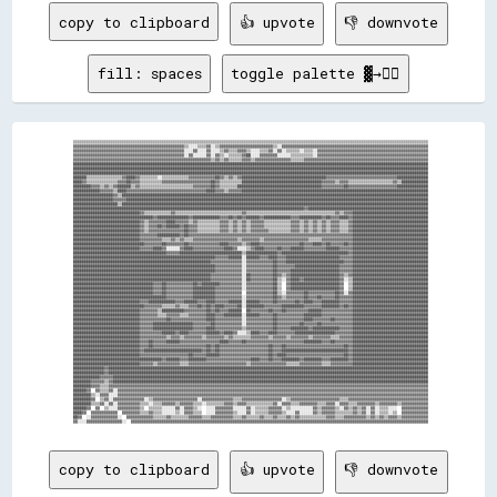
copy to clipboard
👍 upvote
👎 downvote
fill: spaces
toggle palette ▓→✊🏽
  ▒▒▒▒▒▒▒▒▒▒▒▒▒▒▒▒▒▒▒▒▒▒▒▒▒▒▒▒▒▒▒▒▒▒▒▒▒▒▒▒▒▒▒▒▒▒▒▒▒▒▒▒▒▒▒▒▒▒▒▒▒▒▒▒▒▒▒▒▒▒▒▒▒▒▒▒▒▒▒▒▒▒▒▒▒▒▒▒▒▒▒▒▒▒▒▒▒▒▒▒▒▒▒▒▒▒▒▒▒▒▒▒▒▒▒▒▒▒▒▒▒▒▒▒▒▒▒▒▒▒▒▒▒▒▒▒▒▒▒▒▒▒▒▒▒▒▒▒▒▒▒▒▒▒▒▒▒▒▒▒
  ▓▓▓▓▓▓▓▓▓▓▓▓▓▓▓▓▓▓▓▓▓▓▓▓▓▓▓▓▓▓▓▓▓▓▓▓▓▓▓▓▓▓▓▓▓▓▓▓▓▓▒▒░░░░▒▒▒▒▓▓░░▒▒▓▓▓▓▓▓▓▓▓▓▓▓▓▓▓▓▓▓▓▓▓▓▓▓▒▒░░▓▓▓▓▓▓▓▓▓▓▓▓▓▓▓▓▓▓▓▓▓▓▓▓▓▓▓▓▓▓▓▓▓▓▓▓▓▓▓▓▓▓▓▓▓▓▓▓▓▓▓▓▓▓▓▓▓▓▓▓▓▓▓▓▓▓
  ▓▓▓▓▓▓▓▓▓▓▓▓▓▓▓▓▓▓▓▓▓▓▓▓▓▓▓▓▓▓▓▓▓▓▓▓▓▓▓▓▓▓▓▓▓▓▓▓▓▓░░░░▓▓░░░░▓▓░░░░▒▒▓▓▒▒▒▒▓▓▓▓▒▒░░░░▒▒▒▒▓▓░░▓▓░░▒▒▒▒▒▒░░▒▒▒▒░░▓▓▓▓▓▓▓▓▓▓▓▓▓▓▓▓▓▓▓▓▓▓▓▓▓▓▓▓▓▓▓▓▓▓▓▓▓▓▓▓▓▓▓▓▓▓▓▓▓▓
  ▓▓▓▓▓▓▓▓▓▓▓▓▓▓▓▓▓▓▓▓▓▓▓▓▓▓▓▓▓▓▓▓▓▓▓▓▓▓▓▓▓▓▓▓▓▓▓▓▓▓░░▓▓░░░░░░▓▓░░▓▓▒▒░░▒▒▒▒▒▒▓▓██░░░░▓▓▓▓▓▓▓▓░░░░░░▒▒▒▒▒▒▒▒▒▒░░▓▓▓▓▓▓▓▓▓▓▓▓▓▓▓▓▓▓▓▓▓▓▓▓▓▓▓▓▓▓▓▓▓▓▓▓▓▓▓▓▓▓▓▓▓▓▓▓▓▓
  ▓▓▓▓▓▓▓▓▓▓▓▓▓▓▓▓▓▓▓▓▓▓▓▓▓▓▓▓▓▓▓▓▓▓▓▓▓▓▓▓▓▓▓▓▓▓▓▓▓▓▓▓▓▓▓▓▓▓▓▓▓▓▒▒▓▓▒▒▓▓▒▒▒▒▒▒▓▓▓▓▒▒▓▓▓▓▓▓▓▓▓▓▓▓▓▓▓▓▒▒▒▒▒▒▓▓▓▓▓▓▓▓▓▓▓▓▓▓▓▓▓▓▓▓▓▓▓▓▓▓▓▓▓▓▓▓▓▓▓▓▓▓▓▓▓▓▓▓▓▓▓▓▓▓▓▓▓▓▓▓
  ████████████████████████████████████████████████████████████████████████████████████████████████████████████████████████████████████████████████████████████████
  ████████████████████████████████████████████████████████████████████████████████████████████████████████████████████████████████████████████████████████████████
  ████████████████████████████████████████████████████████████████████████████████████████████████████████████████████████████████████████████████████████████████
  ██████▒▒▒▒▒▒▒▒▒▒▒▒▒▒▒▒▓▓████▓▓▒▒▒▒▒▒▒▒░░▒▒▒▒▒▒▒▒▒▒▒▒▓▓▓▓▓▓▓▓▓▓▓▓██▓▓▒▒▓▓▒▒▓▓██████████████████████████████████████▓▓▓▓▓▓▓▓▓▓▓▓▓▓▓▓▓▓▓▓▓▓▓▓▓▓▓▓▓▓▓▓██████████████
  ████▓▓▒▒▒▒▒▒▒▒▒▒▒▒▒▒▓▓▓▓██▓▓▓▓▒▒▒▒▒▒▒▒▒▒▓▓▓▓▓▓▓▓▓▓▓▓▓▓▓▓▓▓▓▓▓▓██▓▓▒▒▒▒▒▒▒▒▒▒████████████████████████████████████▓▓▓▓▓▓▒▒▓▓▓▓▒▒▒▒▒▒▒▒▒▒▒▒▒▒▒▒▒▒▒▒▓▓▒▒████████████
  ████████▓▓▓▓▒▒▓▓▒▒▓▓██████▒▒▓▓▒▒▒▒▒▒▒▒▒▒▒▒▒▒▒▒▒▒▒▒▒▒▒▒▓▓▓▓▓▓▓▓██▓▓▒▒▒▒▒▒▒▒██████████████████████████████████████▓▓▓▓▓▓▓▓▓▓██▓▓▓▓▓▓▓▓▓▓▓▓▓▓▓▓▓▓▓▓▓▓██████████████
  ████████████▓▓▓▓▓▓▒▒████▓▓▓▓▓▓▓▓▓▓▓▓▓▓▓▓▓▓▓▓▓▓▓▓▓▓▓▓▓▓▓▓▓▓▓▓████▓▓▓▓▒▒▓▓▓▓▓▓████████████████████████████████████████████████████████████████████████████████████
  ██████████████████▓▓▒▒██████████████████████████████████████████████████████████████████████████████████████████████████████████████████████████████████████████
  ██████████████████▓▓▓▓▓▓████████████████████████████████████████████████████████████████████████████████████████████████████████████████████████████████████████
  ████████████████████▒▒██████████████████████████████████████████████████████████████████████████████████████████████████████████████████████████████████████████
  ████████████████████████████████████████████████████████████████████████████████████████████████████████▓▓██████████████████████████████████████████████████████
  ██████████████████████████████▓▓▒▒▒▒▒▒▒▒▒▒▒▒▓▓▒▒▒▒▒▒▒▒▒▒▒▒▒▒▒▒▒▒▒▒▒▒▒▒▒▒▒▒▒▒▓▓▒▒▒▒▒▒▒▒▒▒▒▒▒▒▒▒▒▒▒▒▒▒▒▒▒▒▒▒▒▒▒▒▒▒▒▒▒▒▒▒▓▓▒▒▓▓▓▓██████████████████████████████████
  ████████████████████████████████████▓▓██████████████▓▓████████████▓▓▓▓██▓▓██▓▓██████▓▓████████████▓▓▓▓██████████▓▓██▓▓▓▓████▓▓██████████████████████████████████
  ██████████████████████████████▓▓▒▒▓▓▓▓▓▓▓▓████▓▓▓▓▓▓▒▒▓▓▒▒▒▒▒▒▒▒▒▒▓▓▓▓▒▒▓▓▒▒▓▓▒▒▓▓▓▓▓▓▒▒▒▒▒▒▒▒▒▒▒▒▓▓▓▓▒▒▓▓▒▒▓▓▒▒▓▓▒▒▓▓▓▓▒▒▒▒▓▓██████████████████████████████████
  ██████████████████████████████▓▓▒▒▓▓▓▓██▓▓██████▓▓██▓▓▓▓▒▒▒▒▒▒▒▒▒▒▓▓▓▓▒▒▓▓▒▒▓▓▒▒▓▓▓▓▓▓▒▒▒▒▒▒▒▒▒▒▒▒▓▓▓▓▒▒▓▓▒▒▓▓▒▒▓▓▒▒▓▓▓▓▒▒▒▒▓▓██████████████████████████████████
  ██████████████████████████████▓▓▒▒▓▓▓▓▓▓▓▓▓▓▓▓▓▓▓▓██▓▓▓▓▒▒▒▒▒▒▒▒▒▒▓▓▓▓▒▒▓▓▒▒▓▓▒▒▓▓▓▓▓▓▓▓▒▒▒▒▒▒▒▒▒▒▓▓▓▓▒▒▓▓▒▒▓▓▒▒▓▓▒▒▓▓▓▓▒▒▒▒▓▓██████████████████████████████████
  ██████████████████████████████▓▓▓▓▓▓▓▓██████████▓▓██▓▓▓▓▓▓▓▓▓▓▓▓▓▓▓▓▓▓▓▓▓▓▓▓▓▓▓▓▓▓▓▓▓▓▓▓▓▓▓▓▓▓▓▓▓▓▓▓▓▓▓▓▓▓▓▓▓▓▓▓▓▓▓▓▓▓▓▓▓▓▓▓▓▓██████████████████████████████████
  ██████████████████████████████▓▓▓▓▓▓▓▓▓▓▒▒▒▒▓▓▒▒▓▓▒▒▒▒▓▓▓▓▓▓▓▓▓▓▓▓▓▓▓▓▓▓▓▓▒▒▓▓▓▓▓▓▓▓▒▒▓▓▓▓▓▓▓▓▓▓▓▓▓▓▓▓▓▓▓▓▒▒▒▒▒▒▓▓▓▓▓▓▓▓▓▓▓▓▓▓██████████████████████████████████
  ████████████████████████████████▓▓▓▓▓▓▓▓██▓▓▓▓▓▓▓▓██▓▓▓▓▓▓▓▓▓▓▓▓▓▓████▓▓▓▓▓▓▒▒▓▓████▓▓▓▓▓▓▓▓▓▓▓▓▓▓▓▓▓▓██▓▓▓▓████▓▓██▓▓▓▓▓▓██▓▓██████████████████████████████████
  ██████████████████████████████▓▓▓▓▓▓████▓▓░░░░░░▓▓████▓▓▓▓▓▓▓▓▓▓▓▓▓▓████▓▓░░░░▒▒▓▓████▓▓▓▓▓▓██▓▓▓▓██████▓▓▓▓▓▓▓▓▓▓██████▓▓▓▓▓▓██████████████████████████████████
  ██████████████████████████████████████████▓▓▓▓▓▓████████████████████████████▒▒██████████████▓▓██████████████████████████████▓▓██████████████████████████████████
  ████████████████████████████████████████████████████████████████▓▓▓▓▓▓██████░░██████▓▓▓▓████▓▓▓▓████████████████████████▓▓▓▓▓▓██████████████████████████████████
  ██████████████████████████████████████████████████████████████▓▓▓▓▓▓▓▓▓▓▓▓▓▓░░▓▓▓▓▓▓▓▓▓▓▓▓██▓▓▓▓██████████████████████████▓▓▓▓██████████████████████████████████
  ████████████████████████████████████████████████████████████████▓▓▓▓▓▓▓▓▓▓▓▓░░▓▓▓▓▓▓▓▓▓▓▓▓██▓▓▓▓▓▓▓▓████████████████████▓▓▓▓▓▓██████████████████████████████████
  ████████████████████████████████████████████████████████████████▓▓▓▓▓▓▓▓▓▓▓▓░░▓▓▓▓▓▓▓▓▓▓▓▓██▓▓▓▓▓▓██████████████████████▓▓▓▓▓▓██████████████████████████████████
  ██████████████████████████████████████████████████████████████▓▓▓▓▓▓▓▓▓▓▓▓▓▓░░██▓▓▓▓▓▓▓▓▓▓██▓▓▒▒▓▓██████████████████████▓▓▒▒▓▓██████████████████████████████████
  ██████████████████████████████████████████████████████████████▓▓▓▓▓▓▓▓▓▓▓▓▓▓░░██▓▓▓▓▓▓▓▓▓▓██▒▒░░▓▓████▓▓████████████████▓▓░░▒▒██████████████████████████████████
  ████████████████████████████████████▓▓▓▓██▓▓▓▓▓▓▓▓▓▓▓▓██▓▓████████▓▓▓▓▓▓▓▓▓▓░░▓▓▓▓▓▓▓▓▓▓▓▓██▒▒  ▓▓██████████████████████▓▓  ▒▒██████████████████████████████████
  ████████████████████████████████████▓▓▓▓██▓▓▓▓▓▓▓▓▓▓▓▓██████████▓▓▓▓▓▓▓▓▓▓▓▓░░▓▓▓▓▓▓▓▓▓▓▓▓██▒▒  ▓▓██████████████████████▓▓  ▒▒██████████████████████████████████
  ████████████████████████████████████▓▓▓▓██▓▓▓▓▓▓▓▓▓▓▓▓██████████▓▓▓▓▓▓▓▓▓▓▓▓  ▓▓▓▓▓▓▓▓▓▓▓▓██▒▒░░▓▓▓▓▓▓▓▓██▓▓▓▓▓▓▓▓▓▓▓▓██▓▓░░▓▓██████████████████████████████████
  ██████████████████████████████████████████▓▓▓▓▓▓▓▓▓▓▓▓██████████▓▓▓▓▓▓▓▓▓▓▓▓░░▓▓▓▓▓▓▓▓▓▓▓▓██▓▓▒▒▓▓▓▓▓▓▓▓██▓▓▓▓██▓▓▓▓▓▓██▓▓▓▓▓▓██████████████████████████████████
  ██████████████████████████████▓▓▓▓████████████▓▓▓▓██████▓▓▓▓████▓▓▓▓▓▓██████░░██████▓▓▓▓▓▓██▓▓▓▓▓▓▓▓██▓▓████▓▓▓▓████████▓▓▓▓▓▓██████████████████████████████████
  ████████████████████████████████▓▓▓▓▓▓▓▓▒▒▒▒▒▒▓▓▒▒▒▒▓▓▓▓██▓▓██▓▓████▓▓▓▓▓▓██░░████████▓▓▓▓▓▓▓▓██████████▓▓▓▓▓▓▓▓████████▓▓██▓▓██████████████████████████████████
  ██████████████████████████████▓▓▓▓▓▓▓▓▒▒██████████▓▓▓▓▓▓▓▓▓▓██▓▓██▓▓▓▓██████  ██▓▓▓▓▓▓▓▓██▓▓▓▓██▓▓▓▓▓▓▓▓▓▓██████▓▓▓▓▓▓▓▓▓▓▓▓▓▓██████████████████████████████████
  ██████████████████████████████▓▓▓▓▓▓▓▓▒▒▒▒▓▓▓▓▓▓▒▒▒▒▓▓▓▓▓▓▓▓████▓▓▓▓████████░░██████▓▓▓▓▓▓██▓▓▓▓▓▓▓▓▓▓▓▓████████▓▓▓▓▓▓▓▓▓▓▓▓▓▓██████████████████████████████████
  ██████████████████████████████▓▓▓▓▓▓▓▓▓▓▓▓██▓▓▓▓▓▓▓▓▓▓▓▓▓▓▓▓████▓▓▓▓▓▓▓▓▓▓▓▓░░▓▓▓▓▓▓▓▓▓▓▓▓██▓▓▓▓▓▓▓▓▓▓▓▓████▓▓▓▓▓▓▓▓██▓▓▓▓▓▓▓▓██████████████████████████████████
  ██████████████████████████████▓▓▓▓▓▓██████████████████▓▓▓▓▓▓▓▓██▓▓▓▓▓▓▓▓▓▓▓▓░░▓▓▓▓▓▓▓▓▓▓▓▓██▓▓▓▓▓▓▓▓▓▓██▓▓▓▓▓▓██▓▓▓▓▓▓▓▓▓▓▓▓▓▓██████████████████████████████████
  ██████████████████████████████▓▓▓▓▓▓██████████████████▓▓▓▓▓▓████▓▓▓▓▓▓▓▓▓▓▓▓▒▒▓▓▓▓▓▓▓▓▓▓▓▓██▓▓▓▓▓▓████████▓▓████████████▓▓▓▓▓▓██████████████████████████████████
  ██████████████████████████████▓▓▓▓▓▓▓▓▓▓██████▓▓████▓▓▓▓▓▓▓▓██████▓▓████▓▓░░░░▒▒████▓▓▓▓████▓▓▓▓▓▓▓▓██████████████████▓▓▓▓▓▓▓▓██████████████████████████████████
  ██████████████████████████████▓▓▓▓▓▓▓▓▓▓▓▓▒▒▓▓▓▓▒▒▓▓▓▓▓▓▓▓▒▒▓▓▓▓▓▓▓▓▒▒▓▓▒▒▒▒▒▒▒▒▓▓▓▓▓▓▓▓▒▒▓▓▓▓▓▓▒▒▓▓▓▓▓▓▓▓▒▒▓▓▓▓▓▓▓▓▒▒▒▒▓▓▓▓▓▓██████████████████████████████████
  ██████████████████████████████▓▓▓▓██▓▓▓▓▓▓██████▓▓▓▓▓▓▓▓▓▓▓▓▓▓▓▓▓▓████▓▓▓▓▓▓██▓▓▓▓▓▓▓▓▓▓▓▓▓▓▓▓▓▓▓▓▓▓▓▓▓▓████████▓▓▓▓██▓▓▓▓▓▓▓▓██████████████████████████████████
  ██████████████████████████████▓▓▓▓██▓▓▓▓▓▓▓▓▓▓▓▓▓▓▓▓▓▓▓▓▓▓▓▓██▓▓██▓▓▓▓▓▓▓▓▓▓▓▓▓▓▓▓▓▓▓▓▓▓██▓▓▓▓██▓▓▓▓▓▓▓▓▓▓▓▓▓▓▓▓▓▓▓▓▓▓▓▓▓▓██▓▓██████████████████████████████████
  ██████████████████████████████▓▓██████████████████████████▓▓██▓▓██▓▓▓▓▓▓▓▓▓▓▓▓▓▓▓▓▓▓▓▓▓▓██▓▓▓▓██████████████████████████████▓▓██████████████████████████████████
  ██████████████████████████████▓▓▓▓▓▓▓▓▓▓▓▓▓▓▓▓▓▓▓▓▓▓██▓▓▓▓▓▓██████▓▓▓▓▓▓▓▓▓▓▓▓▓▓▓▓▓▓▓▓▓▓██▓▓████▓▓▓▓▓▓▓▓▓▓▓▓▓▓▓▓▓▓▓▓▓▓▓▓▓▓██▓▓██████████████████████████████████
  ████████████████████████████████████████▓▓██████▓▓▓▓████████▓▓▓▓▓▓▓▓▓▓▓▓▓▓▓▓▓▓▓▓████▓▓▓▓██▓▓▓▓████████▓▓████████▓▓▓▓████████▓▓██████████████████████████████████
  ██████████████████████████████▓▓▓▓▓▓▒▒▓▓▓▓▓▓▓▓▓▓▒▒▒▒▓▓▓▓▓▓▓▓▓▓▓▓▓▓▓▓▓▓▓▓▓▓▓▓▓▓▒▒▓▓▓▓▓▓▓▓▓▓▓▓▓▓▓▓▒▒▒▒▒▒▓▓▓▓▓▓▓▓▓▓▒▒▒▒▓▓▓▓▓▓▓▓▓▓██████████████████████████████████
  ██████████████▓▓████████████████████████████████████████████████████████████████████████████████████████████████████████████████████████████████████████████████
  ██████████████▓▓████████████████████████████████████████████████████████████████████████████████████████████████████████████████████████████████████████████████
  ████████████▓▓▓▓▓▓██████████████████████████████████████████████████████████████████████████████████████████████████████████████████████████████████████████████
  ████████▓▓▓▓▓▓▒▒▓▓██████████████████████████████████████████████████████████████████████████████████████████████████████████████████████████████████████████████
  ████████▓▓▓▓▒▒▒▒▓▓▓▓▓▓▓▓▓▓▓▓▓▓▓▓▓▓▓▓▓▓▓▓▓▓▓▓▓▓▓▓▓▓▓▓▓▓▓▓▓▓▓▓▓▓▓▓▓▓▓▓▓▓▓▓▓▓▓▓▓▓▓▓▓▓▓▓▓▓▓▓▓▓▓▓▓▓▓▓▓▓▓▓▓▓▓▓▓▓▓▓▓▓▓▓▓▓▓▓▓▓▓▓▓▓▓▓▓▓▓▓▓▓▓▓▓▓▓▓▓▓▓▓▓▓▓▓▓▓▓▓▓▓▓▓▓▓▓▓▓▓▓▓
  ██████▓▓  ▓▓▒▒▒▒▓▓░░▓▓▓▓▓▓▓▓▓▓▓▓▓▓▓▓▓▓▓▓▓▓▓▓▓▓▓▓▓▓▓▓▓▓▓▓▓▓▓▓▓▓▓▓▓▓▓▓▓▓▓▓▓▓▓▓▓▓▓▓▓▓▓▓▓▓▓▓▓▓▓▓▓▓▓▓▓▓▓▓▓▓▓▓▓▓▓▓▓▓▓▓▓▓▓▓▓▓▓▓▓▓▓▓▓▓▓▓▓▓▓▓▓▓▓▓▓▓▓▓▓▓▓▓▓▓▓▓▓▓▓▓▓▓▓▓▓▓▓▓
  ████████▒▒░░▓▓▓▓░░░░▓▓▓▓▓▓▓▓▓▓▓▓▓▓▓▓▓▓▓▓▓▓▓▓▓▓▓▓▓▓▓▓▓▓▓▓▓▓▓▓▓▓▓▓▓▓▓▓▓▓▓▓▓▓▓▓▓▓▓▓▓▓▓▓▓▓▓▓▓▓▓▓▓▓▓▓▓▓▓▓▓▓▓▓▓▓▓▓▓▓▓▓▓▓▓▓▓▓▓▓▓▓▓▓▓▓▓▓▓▓▓▓▓▓▓▓▓▓▓▓▓▓▓▓▓▓▓▓▓▓▓▓▓▓▓▓▓▓▓▓
  ████████▓▓  ▒▒▓▓░░▓▓▓▓▓▓▓▓▓▓▓▓▓▓░░▒▒▓▓▓▓▓▓▓▓▓▓▓▓▓▓▓▓▓▓▓▓░░▓▓▓▓▓▓▓▓▓▓▓▓▓▓▒▒▒▒▓▓▓▓▓▓▓▓▓▓▓▓▓▓▓▓▓▓░░▒▒▓▓▓▓▓▓▓▓▓▓▓▓▓▓▓▓▓▓▓▓▓▓▒▒▒▒▓▓▓▓▓▓▓▓▓▓▓▓▓▓▓▓▓▓▓▓▓▓▓▓▓▓▓▓▓▓▓▓▓▓▓▓
  ████████▒▒▒▒▓▓░░▓▓░░▓▓▓▓▓▓▓▓▓▓▒▒▒▒░░▒▒▒▒▓▓▓▓▓▓▒▒▓▓▓▓▓▓▒▒▒▒░░▒▒▒▒▒▒▒▒▓▓▓▓▒▒▓▓▓▓▒▒▒▒▒▒▒▒▒▒▒▒▓▓░░▓▓▓▓▒▒▒▒▓▓▓▓▓▓▓▓▒▒▒▒▓▓▓▓░░▓▓▓▓▒▒▒▒▓▓▓▓▓▓▓▓▒▒▓▓▓▓▓▓▓▓▒▒▓▓▓▓▓▓▓▓▓▓▓▓
  ██████▓▓  ▓▓  ▒▒░░░░▓▓▓▓▓▓▓▓▓▓▒▒  ▒▒▒▒▒▒░░░░░░▓▓░░▓▓▓▓▒▒░░  ░░░░▓▓▓▓▓▓▓▓░░░░░░▓▓░░▒▒▒▒▒▒▓▓▓▓▓▓░░▒▒░░░░░░░░░░▓▓▒▒▓▓▓▓▓▓▒▒░░▓▓▒▒▓▓▒▒▓▓░░▓▓░░▒▒▒▒░░░░  ▓▓▓▓▓▓▓▓▓▓▓▓
  ████▓▓  ▓▓▓▓▓▓▓▓▓▓▓▓  ▓▓▓▓▓▓▓▓▒▒▒▒▓▓▒▒▒▒░░░░░░▒▒░░▓▓▓▓▒
copy to clipboard
👍 upvote
👎 downvote