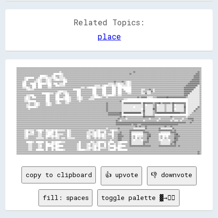
Related Topics:
place
▒▒▒▒▒▒▒▒▒▒▒▒▒▒▒▒▒▒▒▒▒▒▒▒▒▒▒▒▒▒▒▒▒▒▒▒▒▒▒▒▒▒▒▒▒▒▒▒▒▒▒▒▒▒▒▒▒▒▒▒▒▒▒▒▒▒▒▒▒▒▒▒▒▒▒▒▒▒▒▒▒▒▒▒▒▒▒▒▒▒▒▒▒▒▒▒▒▒▒▒▒▒▒▒▒▒▒▒▒▒▒▒▒▒▒▒▒▒▒▒▒▒▒▒▒▒▒▒▒▒▒▒▒▒▒▒▒▒▒▒▒▒▒▒▒▒▒▒▒▒▒▒▒▒▒▒▒▒▒▒▒▒▒▒▒▒▒▒▒▒▒▒▒▒▒▒▒▒▒▒▒▒▒▒▒▒▒▒▒▒

▒▒▒▒▒▒▒▒▒▒▒▒▒▒▒▒▒▒▒▒▒▒▒▒▒▒▒▒▒▒▒▒▒▒▒▒▒▒▒▒▒▒▒▒▒▒▒▒▒▒▒▒▒▒▒▒▒▒▒▒▒▒▒▒▒▒▒▒▒▒▒▒▒▒▒▒▒▒▒▒▒▒▒▒▒▒▒▒▒▒▒▒▒▒▒▒▒▒▒▒▒▒▒▒▒▒▒▒▒▒▒▒▒▒▒▒▒▒▒▒▒▒▒▒▒▒▒▒▒▒▒▒▒▒▒▒▒▒▒▒▒▒▒▒▒▒▒▒▒▒▒▒▒▒▒▒▒▒▒▒▒▒▒▒▒▒▒▒▒▒▒▒▒▒▒▒▒▒▒▒▒▒▒▒▒▒▒▒▒▒

▒▒▒▒▒▒▒▒▒▒▒▒▒▒▒▒▒▒▒▒▒▒▒▒▒▒▒▒▒▒▒▒▒▒▒▒▒▒▒▒▒▒▒▒░░▒▒▒▒▒▒▒▒▒▒▒▒▒▒▒▒▒▒▒▒▒▒▒▒▒▒▒▒▒▒▒▒▒▒▒▒▒▒▒▒▒▒▒▒▒▒▒▒▒▒▒▒▒▒▒▒▒▒▒▒▒▒▒▒▒▒▒▒▒▒▒▒▒▒▓▓▒▒▒▒▒▒▒▒▒▒▒▒▒▒▒▒▒▒▒▒▒▒▒▒▒▒▒▒▒▒▒▒▒▒▒▒▒▒▒▒▒▒▒▒▒▒▒▒▒▒▒▒▒▒▒▒▒▒▒▒▒▒▒▒▓▓▒▒

▒▒▒▒▒▒▒▒▒▒▒▒▒▒▒▒▒▒▒▒▒▒▒▒▒▒▒▒▒▒▒▒▒▒▒▒▒▒        ░░▒▒▒▒▒▒▒▒▒▒▒▒▒▒▒▒▒▒▒▒▒▒▒▒▒▒▒▒▒▒▒▒▒▒▒▒▒▒▒▒▒▒▒▒▒▒▒▒▒▒▒▒▒▒▒▒▒▒▒▒▒▒▒▒▒▒▒▒▓▓▒▒▒▒▒▒▒▒▒▒▒▒▒▒▒▒▒▒▒▒▒▒▒▒▒▒▒▒▒▒▒▒▒▒▒▒▒▒▒▒▒▒▒▒▒▒▒▒▒▒▒▒▒▒▒▒▒▒▒▒▒▒▒▒▒▒▓▓▓▓▒▒

▒▒▒▒▒▒▒▒▒▒▒▒▒▒▒▒▒▒▒▒▒▒▒▒      ░░▒▒▒▒░░  ▒▒▒▒░░░░▒▒▒▒▒▒▒▒▒▒▒▒▒▒▒▒▒▒▒▒▒▒▒▒▒▒▒▒▒▒▒▒▒▒▒▒▒▒▒▒▒▒▒▒▒▒▒▒▒▒▒▒▒▒▒▒▒▒▒▒▒▒▒▒▒▒▒▒▒▒▒▒▒▒▒▒▒▒▒▒▒▒▒▒▒▒▒▒▒▒▒▒▒▒▒▒▒▒▒▒▒▒▒▒▒▒▒▒▒▒▒▒▒▒▒▒▒▒▒▒▒▒▒▒▒▒▒▒▒▒▒▒▒▒▓▓▓▓▓▓▒▒

▒▒▒▒▒▒▒▒░░        ▒▒▒▒░░  ░░░░  ░░░░░░  ░░▒▒░░░░░░▒▒▒▒▒▒▒▒▒▒▒▒▒▒▒▒▒▒▒▒▒▒▒▒▒▒▒▒▒▒▒▒▒▒▒▒▒▒▒▒▒▒▒▒▒▒▒▒▒▒▒▒▒▒▒▒▒▒▒▒▒▒▒▒▒▒▒▒▒▒▒▒▒▒▒▒▒▒▒▒▒▒▒▒▒▒▒▒▒▒▒▒▒▒▒▒▒▒▒▒▒▒▒▒▒▒▒▒▒▒▒▒▒▒▒▒▒▒▒▒▒▒▒▒▒▒▒▒▒▒▒▒▓▓▓▓▓▓▒▒

▒▒▒▒▒▒▒▒░░  ▒▒▒▒▒▒▒▒░░  ░░▒▒▒▒░░  ░░▒▒░░    ░░░░  ░░▒▒▒▒▒▒▒▒▒▒▒▒▒▒▒▒▒▒▒▒▒▒▒▒▒▒▒▒▒▒▒▒▒▒▒▒▒▒▒▒▒▒▒▒▒▒▒▒▒▒▒▒▒▒▒▒▒▒▒▒▒▒▒▒▒▒▒▒▒▒▒▒▒▒▒▒▒▒▒▒▒▒▒▒▒▒▒▒▒▒▒▒▒▒▒▒▒▒▒▒▒▒▒▒▒▒▒▒▒▒▒▒▒▒▒▒▒▒▒▒▒▒▒▒▒▒▒▒▓▓▓▓▓▓▓▓▒▒

▒▒▒▒▒▒░░  ▒▒▒▒▒▒▒▒░░░░  ░░▒▒▒▒░░  ░░▒▒▒▒▒▒▒▒▒▒▒▒    ▒▒▒▒▒▒▒▒▒▒▒▒▒▒▒▒▒▒▒▒▒▒▒▒▒▒▒▒▒▒▒▒▒▒▒▒▒▒▒▒▒▒▒▒▒▒▒▒▓▓▒▒▒▒▒▒▓▓▒▒░░  ░░▒▒▒▒▒▒▒▒▒▒▒▒▒▒▒▒▒▒▒▒▒▒▒▒▒▒▒▒▒▒▒▒▒▒▒▒▒▒▒▒▒▒▒▒▒▒▒▒▒▒▒▒▒▒▒▒▒▒▒▒▓▓▓▓▓▓▓▓▓▓▒▒

▒▒▒▒▒▒    ▒▒▒▒      ▒▒        ░░    ▒▒    ▒▒░░░░  ▒▒▒▒▒▒▒▒▒▒▒▒▒▒▒▒▒▒▒▒▒▒▒▒▒▒▒▒▒▒▒▒▒▒▒▒▒▒▒▒▒▒▒▒░░░░░░▒▒░░  ░░░░▒▒░░  ░░▒▒▒▒▒▒▒▒▒▒▒▒▒▒▒▒▒▒▒▒▒▒▒▒▒▒▒▒▒▒▒▒▒▒▒▒▒▒▒▒▒▒▒▒▒▒▒▒▒▒▒▒▒▒▒▒▒▒▓▓▓▓▓▓▓▓▓▓▓▓▒▒

▒▒▒▒▒▒    ▒▒▒▒▒▒    ▒▒    ▒▒▒▒▒▒    ▒▒▒▒    ░░░░░░▒▒▒▒▒▒▒▒▒▒▒▒▒▒▒▒▒▒▒▒▒▒▒▒▒▒▒▒▒▒░░░░░░▒▒░░    ░░░░  ░░░░    ░░░░░░  ░░▒▒▒▒▒▒▒▒▒▒▒▒▒▒▒▒▒▒▒▒▒▒▒▒▒▒▒▒▒▒▒▒▒▒▒▒▒▒▒▒▒▒▒▒▒▒▒▒▒▒▒▒▒▒▒▒▓▓▓▓▓▓▓▓▓▓▓▓░░▒▒

▒▒▒▒▒▒░░░░  ░░▒▒    ▒▒    ▒▒▒▒▒▒░░░░▒▒▒▒▒▒▒▒▒▒▒▒▒▒▒▒▒▒▒▒▒▒▒▒▒▒▒▒▒▒░░░░▒▒░░        ░░░░░░    ▒▒▒▒▒▒    ▒▒              ▒▒▒▒▒▒▒▒▒▒▒▒▒▒▒▒▒▒▒▒▒▒▒▒▒▒▒▒▒▒▒▒▒▒▒▒▒▒▒▒▒▒▒▒▒▒▒▒▒▒▒▒▒▒▓▓▓▓▓▓▓▓▓▓▓▓░░░░▒▒

▒▒▒▒▒▒▒▒▒▒░░  ░░░░▒▒▒▒▒▒▒▒▒▒▒▒▒▒▒▒▒▒▒▒▒▒▒▒▒▒▒▒▒▒▒▒▒▒▒▒▒▒▒▒        ▒▒▒▒▒▒▒▒▒▒▒▒    ▒▒▒▒▒▒    ▒▒▒▒▒▒    ▒▒    ▒▒        ▒▒▒▒▒▒▒▒▒▒░░░░▒▒▒▒▓▓▒▒░░▒▒▒▒▒▒▒▒▒▒▒▒▒▒▒▒▒▒▒▒▒▒▒▒▒▒▒▒▒▒▓▓▓▓▓▓▓▓▓▓░░░░░░▒▒

▒▒▒▒▒▒▒▒▒▒▒▒▒▒▒▒▒▒▒▒▒▒▒▒▒▒▒▒▒▒▒▒▒▒▒▒▒▒▒▒▒▒░░    ░░░░▒▒▒▒▒▒▒▒▒▒    ▒▒▒▒▒▒▒▒▒▒▒▒    ▒▒▒▒▒▒    ▒▒▒▒▒▒    ▒▒    ▒▒▒▒      ▒▒▒▒▒▒▒▒▒▒░░▒▒▒▒░░░░▓▓░░▒▒▒▒▒▒▒▒▒▒▒▒▒▒▒▒▒▒▒▒▒▒▒▒▒▒▒▒▒▒▓▓▓▓▓▓▓▓░░░░░░░░▒▒

▒▒▒▒▒▒▒▒▒▒▒▒▒▒▒▒▒▒▒▒▒▒▒▒▒▒        ░░░░▒▒░░  ░░▒▒░░  ░░▒▒▒▒▒▒▒▒    ▒▒▒▒▒▒▒▒▒▒▒▒    ▒▒▒▒▒▒    ▒▒▒▒▒▒    ▒▒    ▒▒▒▒▒▒░░░░▒▒▒▒▒▒▒▒▒▒░░░░▓▓░░░░▒▒▒▒▒▒▒▒▒▒▒▒▒▒▒▒▒▒▒▒▒▒▒▒▒▒▒▒▒▒▒▒▒▒▓▓▓▓▓▓░░░░░░░░░░▒▒

▒▒▒▒▒▒▒▒▒▒░░░░    ▒▒▒▒▒▒▒▒▒▒▒▒    ▒▒▒▒▒▒    ▒▒▒▒▒▒    ▒▒▒▒▒▒▒▒    ▒▒▒▒▒▒▒▒▒▒▒▒░░  ░░▒▒▒▒░░  ░░      ░░▒▒░░░░▒▒▒▒▒▒▒▒▒▒▒▒▒▒▒▒▒▒▒▒▒▒▒▒▒▒▒▒▒▒▒▒▒▒▒▒▒▒▒▒▒▒▒▒▒▒▒▒▒▒▒▒▒▒▒▒▒▒▒▒▒▒▒▒▓▓▓▓░░░░░░░░░░░░▒▒

▒▒▒▒▒▒▒▒░░  ░░▒▒    ▒▒▒▒▒▒▒▒▒▒    ▒▒▒▒▒▒    ▒▒▒▒░░    ░░▒▒▒▒▒▒░░  ░░▒▒▒▒▒▒▒▒░░░░      ░░▒▒▒▒░░▒▒▒▒▒▒▒▒▒▒▒▒▒▒▒▒▒▒▒▒▒▒▒▒▒▒▒▒▒▒▓▓▒▒▓▓▓▓▓▓░░░░░░▒▒▒▒▓▓▓▓▓▓▓▓▓▓██▓▓▓▓▓▓▓▓▓▓▓▓▓▓▓▓▓▓▒▒░░░░░░░░░░░░▒▒

▒▒▒▒▒▒▒▒░░  ░░▒▒▒▒▒▒▒▒▒▒▒▒▒▒▒▒    ▒▒▒▒▒▒        ░░    ░░▒▒▒▒▒▒░░  ░░▒▒▒▒▒▒░░░░░░▒▒▒▒▒▒▒▒▒▒▒▒▒▒▒▒▒▒▒▒▒▒▒▒▒▒▒▒▒▒░░░░                                                              ░░░░░░░░░░░░▒▒

▒▒▒▒▒▒▒▒░░░░        ▒▒▒▒▒▒▒▒▒▒    ▒▒▒▒▒▒░░  ▒▒▒▒▒▒░░  ░░▒▒▒▒▒▒▒▒░░▒▒▒▒▒▒▒▒▒▒▒▒▒▒▒▒▒▒▒▒▒▒▒▒▒▒▒▒▒▒▒▒▒▒▒▒▒▒▒▒▓▓                                                                    ░░░░░░░░░░░░▒▒

▒▒▒▒▒▒▒▒▒▒▒▒░░▒▒▒▒░░  ░░▒▒▒▒▒▒░░  ░░▒▒▒▒░░  ░░▒▒▒▒░░░░▒▒▒▒▒▒▒▒▒▒▒▒▒▒▒▒▒▒▒▒▒▒▒▒▒▒▒▒▒▒▒▒▒▒▒▒▒▒▓▓▒▒▒▒▒▒▒▒▒▒▒▒▒▒░░▓▓▓▓▓▓▓▓▓▓▓▓▓▓▓▓▓▓░░██▓▓▓▓▓▓▓▓▒▒▓▓▓▓██▒▒▓▓▓▓▓▓▓▓▒▒██▓▓▓▓▓▓▓▓▓▓▓▓  ░░░░░░░░░░░░▒▒

▒▒▒▒▒▒▒▒▒▒░░░░▒▒▒▒░░  ░░▒▒▒▒▒▒░░  ░░▒▒▒▒▒▒▒▒▒▒▒▒▒▒▒▒▒▒▒▒▒▒▒▒▒▒▒▒▒▒▒▒▒▒▒▒▒▒▒▒▒▒▒▒▒▒▒▒▒▒▒▒▒▒▒▒▓▓▒▒▒▒▒▒▒▒▒▒▒▒▒▒░░░░░░░░░░░░░░░░░░░░░░▓▓  ░░░░░░▒▒▓▓  ░░░░░░▒▒░░░░░░▓▓  ░░░░░░░░▓▓  ░░░░░░░░░░░░▒▒

▒▒▒▒▒▒▒▒▒▒░░        ░░▒▒▒▒▒▒▒▒▒▒▒▒▒▒▒▒▒▒▒▒▒▒▒▒▒▒▒▒▒▒▒▒▒▒▒▒▒▒▒▒▒▒▒▒▒▒▒▒▒▒▒▒▒▒▒▒▒▒▒▒▒▒▒▒▒▒▒▒▒▒▓▓▒▒▒▒▒▒▒▒▒▒▒▒▒▒░░░░░░░░░░░░  ░░░░░░░░▓▓░░░░░░░░▒▒▓▓░░░░░░░░▒▒░░░░░░▓▓░░░░░░░░░░██  ░░░░░░░░░░▓▓▒▒

▒▒▒▒▒▒▒▒▒▒▒▒░░▒▒▒▒▒▒▒▒▒▒▒▒▒▒▒▒▒▒▒▒▒▒▒▒▒▒▒▒▒▒▒▒▒▒▒▒▒▒▒▒▒▒▒▒▒▒▒▒▒▒▒▒▒▒▒▒▒▒▒▒▒▒▒▒▒▒▒▒▒▒▒▒▒▒▒▒▒▒▓▓▒▒▒▒▒▒▒▒▒▒▒▒▒▒░░░░░░░░░░░░░░░░░░░░  ▓▓░░░░░░░░██▓▓░░░░░░░░▒▒░░░░░░▓▓  ░░░░░░░░▓▓  ░░░░░░░░▓▓▒▒▒▒

▒▒▒▒▒▒▒▒▒▒▒▒▒▒▒▒▒▒▒▒▒▒▒▒▒▒▒▒▒▒▒▒▒▒▒▒▒▒▒▒▒▒▒▒▒▒▒▒▒▒▒▒▒▒▒▒▒▒▒▒▒▒▒▒▒▒▒▒▒▒▒▒▒▒▒▒▒▒▒▒▒▒▒▒▒▒▒▒▒▒▒▒▓▓▒▒▒▒▒▒▒▒▒▒▒▒▒▒░░░░░░░░░░░░░░░░░░░░░░██░░░░░░░░▒▒▓▓░░░░░░░░▒▒░░░░░░▓▓░░░░░░░░░░▓▓  ░░░░░░▓▓▒▒▒▒▒▒

▒▒▒▒▒▒▒▒▒▒▒▒▒▒▒▒▒▒▒▒▒▒▒▒▒▒▒▒▒▒▒▒▒▒▒▒▒▒▒▒▒▒▒▒▒▒▒▒▒▒▒▒▒▒▒▒▒▒▒▒▒▒▒▒▒▒▒▒▒▒▒▒▒▒▒▒▒▒▒▒▒▒▒▒▒▒▒▒▒▒▒▒▒▒▓▓▓▓▓▓▓▓▓▓▓▓██░░██████████████████░░▓▓░░░░░░░░▒▒▓▓████████████████████████▓▓▓▓▓▓  ░░░░▒▒▒▒▒▒▒▒▒▒

▒▒▒▒▒▒▒▒▒▒▒▒▒▒▒▒▒▒▒▒▒▒▒▒▒▒▒▒▒▒▒▒▒▒▒▒▒▒▒▒▒▒▒▒▒▒▒▒▒▒▒▒▒▒▒▒▒▒▒▒▒▒▒▒▒▒▒▒▒▒▒▒▒▒▒▒▒▒▒▒▒▒▒▒▒▒▒▒▒▒▒▒▒▒▓▓▓▓▓▓▓▓▓▓▓▓▓▓                      ▓▓░░░░░░░░▒▒                                  ░░▒▒▒▒▒▒▒▒▒▒▒▒

▒▒▒▒▒▒▒▒▒▒▒▒▒▒▒▒▒▒▒▒▒▒▒▒▒▒▒▒▒▒▒▒▒▒▒▒▒▒▒▒▒▒▒▒▒▒▒▒▒▒▒▒▒▒▒▒▒▒▒▒▒▒▒▒▒▒▒▒▒▒▒▒▒▒▒▒▒▒▒▒▒▒▒▒▒▒▒▒▒▒▒▒▒▒▒▒▒▒▒▒▒▒▒▒▒▒▓▓▒▒▓▓▒▒▒▒▒▒▒▒▒▒▒▒▒▒▒▒▒▒██▓▓▓▓▓▓▓▓▓▓▒▒▒▒▒▒▒▒▒▒▒▒▒▒▒▒▓▓▒▒▒▒▒▒▒▒▒▒▒▒▒▒░░▒▒▒▒▒▒▒▒▒▒▒▒▒▒

▒▒▒▒▒▒▒▒▒▒▒▒▒▒▒▒▒▒▒▒▒▒▒▒▒▒▒▒▒▒▒▒▒▒▒▒▒▒▒▒▒▒▒▒▒▒▒▒▒▒▒▒▒▒▒▒▒▒▒▒▒▒▒▒▒▒▒▒▒▒▒▒▒▒▒▒▒▒▒▒▒▒▒▒▒▒▒▒▒▒▒▒▒▒▒▒▒▒▒▒▒▒▒▒▓▓▒▒▒▒▒▒░░▒▒▒▒▒▒▒▒▒▒▒▒▒▒▒▒▒▒▒▒▒▒░░▒▒▒▒▒▒▒▒░░▒▒▒▒▒▒▒▒▒▒▒▒░░▒▒▒▒▒▒▒▒░░▒▒▒▒▓▓▓▓▓▓▒▒▒▒▒▒▒▒

▒▒▒▒▒▒▒▒▒▒▒▒▒▒▒▒▒▒▒▒▒▒▒▒▒▒▒▒▒▒▒▒▒▒▒▒▒▒▒▒▒▒▒▒▒▒▒▒▒▒▒▒▒▒▒▒▒▒▒▒▒▒▒▒▒▒▒▒▒▒▒▒▒▒▒▒▒▒▒▒▒▒▒▒▒▒▒▒▒▒▒▒▒▒▒▒▒▒▒▒▒▒▓▓▒▒░░▒▒▒▒▒▒▒▒▒▒▒▒▒▒▒▒▒▒▒▒▒▒░░▒▒▒▒▒▒▒▒▒▒▒▒░░▒▒▒▒▒▒▒▒▒▒▒▒░░▒▒░░░░▒▒░░▒▒▒▒▒▒▒▒▒▒▓▓▒▒▒▒▒▒▒▒

▒▒▒▒▒▒▒▒▒▒▒▒▒▒▒▒▒▒▒▒▒▒▒▒▒▒▒▒▒▒▒▒▒▒▒▒▒▒▒▒▒▒▒▒▒▒▒▒▒▒▒▒▒▒▒▒▒▒▒▒▒▒▒▒▒▒▒▒▒▒▒▒▒▒▒▒▒▒▒▒▒▒▒▒▒▒▒▒▒▒▒▒▒▒▒▒▒▒▒▒▒▒▓▓▓▓▓▓▓▓▓▓▓▓▓▓▓▓▓▓▓▓▓▓▓▓▓▓▓▓▓▓▓▓▓▓▓▓▓▓▓▓▓▓▓▓▓▓▓▓▓▓▓▓▓▓▓▓▓▓▓▓▓▓▓▓▓▓▓▓▓▓▓▓▒▒▒▒▓▓▒▒▒▒▒▒▒▒▒▒

▒▒▒▒▒▒▒▒▒▒▒▒▒▒▒▒▒▒▒▒▒▒▒▒▒▒▒▒▒▒▒▒▒▒▒▒▒▒▒▒▒▒▒▒▒▒▒▒▒▒▒▒▒▒▒▒▒▒▒▒▒▒▒▒▒▒▒▒▒▒▒▒▒▒▒▒▒▒▒▒▒▒▒▒▒▒▒▒▒▒▒▒▒▒▒▒▒▒▒▒▒▒▓▓▓▓▓▓▓▓▓▓▓▓▓▓▓▓▒▒▓▓▓▓▒▒▒▒▓▓▓▓▓▓▓▓▓▓▓▓▓▓▓▓▓▓▓▓▓▓▓▓▓▓▓▓▓▓▓▓▓▓▓▓▓▓▒▒▒▒▒▒▒▒▒▒▒▒▒▒▒▒▒▒▒▒▒▒▒▒

▒▒▒▒▒▒▒▒▒▒▒▒▒▒▒▒▒▒▒▒▒▒▒▒▒▒▒▒▒▒▒▒▒▒▒▒▒▒▒▒▒▒▒▒▒▒▒▒▒▒▒▒▒▒▒▒▒▒▒▒▒▒▒▒▒▒▒▒▒▒▒▒▒▒▒▒▒▒▒▒▒▒▒▒▒▒▒▒▒▒▒▒▒▒▒▒▒▒▒▒▒▒▒▒▒▒▒▒▒▒▒▒▒▒▒▒▒▒▒▒▒▒▓▓▒▒▓▓▒▒▒▒▓▓▒▒▒▒▒▒▒▒▒▒▒▒▒▒▒▒▒▒▓▓▒▒▒▒▓▓▒▒▒▒▒▒▒▒▒▒▒▒▒▒▒▒▒▒▒▒▒▒▒▒▒▒▒▒▒▒

▒▒▒▒▒▒▒▒▒▒▒▒▒▒▒▒▒▒▒▒▒▒▒▒▒▒▒▒▒▒▒▒▒▒▒▒▒▒▒▒▒▒▒▒▒▒▒▒▒▒▒▒▒▒▒▒▒▒▒▒▒▒▒▒▒▒▒▒▒▒▒▒▒▒▒▒▒▒▒▒▒▒▒▒▒▒▒▒▒▒▒▒░░▒▒▒▒▒▒▒▒▒▒▓▓▒▒▒▒▒▒▒▒▒▒▒▒▒▒░░░░░░░░░░░░▓▓▒▒▒▒▒▒▒▒▒▒▒▒▓▓░░░░░░░░░░░░▓▓▒▒▒▒▒▒▒▒▒▒▒▒▒▒▒▒▒▒▒▒▒▒▒▒▒▒▒▒

▒▒▒▒▒▒▒▒░░  ░░░░░░▒▒░░    ░░▒▒  ░░░░  ░░  ░░░░░░░░▒▒  ░░▒▒▒▒▒▒▒▒▒▒▒▒▒▒▒▒▒▒░░░░░░▒▒░░  ░░░░░░▒▒▒▒░░  ░░░░▒▒▒▒▒▒▒▒▒▒▒▒▓▓▓▓▓▓▓▓▓▓▓▓▓▓▓▓▒▒▒▒▒▒▒▒▒▒▒▒▒▒▓▓▓▓▓▓▓▓▓▓▓▓▓▓▒▒▓▓▒▒▒▒▒▒▒▒▒▒▒▒▒▒▒▒▒▒▒▒▒▒▒▒▒▒

▒▒▒▒▒▒▒▒░░  ▒▒░░  ▒▒▒▒░░  ▒▒▒▒░░      ▒▒  ▒▒▒▒▒▒▒▒▒▒  ░░▒▒▒▒▒▒▒▒▒▒▒▒▒▒▒▒░░░░▒▒░░  ░░  ▒▒▒▒  ▒▒▒▒▒▒  ▒▒▒▒▒▒▓▓▒▒▒▒▒▒▒▒▓▓░░░░░░░░░░░░▓▓▓▓▓▓▒▒▒▒▒▒▒▒▒▒▒▒░░░░░░░░░░▓▓▓▓▓▓▒▒▒▒▒▒▒▒▒▒▒▒▒▒▒▒▒▒▒▒▒▒▒▒▒▒

▒▒▒▒▒▒▒▒░░  ░░░░░░▒▒▒▒░░░░▒▒▒▒░░    ░░▒▒  ░░░░░░▒▒▒▒  ░░▒▒▒▒▒▒▒▒▒▒▒▒▒▒▒▒░░░░░░░░  ░░  ░░  ░░▒▒░░░░  ▒▒▒▒▓▓▓▓▒▒▒▒▒▒▒▒▓▓            ▒▒▒▒▓▓▓▓▒▒▒▒▒▒▒▒            ▒▒▒▒▓▓██▒▒▒▒▒▒▒▒▒▒▒▒▒▒▒▒▒▒▒▒▒▒▒▒

▒▒▒▒▒▒▒▒░░  ▒▒▒▒▒▒▒▒▒▒░░░░▒▒▒▒    ░░  ░░  ░░▒▒▒▒▒▒▒▒  ░░▒▒▒▒▒▒▒▒▒▒▒▒▒▒▒▒  ░░▒▒░░  ░░  ░░  ░░▒▒▒▒▒▒  ▒▒▒▒▓▓▓▓▓▓▒▒▒▒▒▒▓▓░░▒▒  ░░░░░░▒▒▒▒▓▓██▒▒▒▒▒▒▒▒░░▒▒  ░░  ▒▒▒▒▒▒▓▓▓▓▓▓▒▒▒▒▒▒▒▒▒▒▒▒▒▒▒▒▒▒▒▒▒▒

▒▒▒▒▒▒▒▒░░░░▒▒▒▒▒▒▒▒░░░░░░░░▒▒░░▒▒▒▒░░▒▒░░░░▒▒░░░░▒▒░░░░░░░░▒▒▒▒▒▒▒▒▒▒▒▒░░░░▒▒▒▒░░▒▒░░▒▒░░░░▒▒▒▒▒▒░░▒▒▒▒▓▓▓▓▒▒▒▒▒▒▒▒▓▓░░▒▒  ▒▒░░▒▒▒▒▒▒██▒▒▒▒▒▒▒▒▒▒░░▒▒  ▒▒░░▒▒▒▒▒▒██▓▓▒▒▒▒▒▒▒▒▒▒▒▒▒▒▒▒▒▒▒▒▒▒▒▒

▒▒▒▒▒▒▒▒▒▒▒▒▒▒▒▒▒▒▒▒▒▒▒▒▒▒▒▒▒▒▒▒▒▒▒▒▒▒▒▒▒▒▒▒▒▒▒▒▒▒▒▒▒▒▒▒▒▒▒▒▒▒▒▒▒▒▒▒▒▒▒▒▒▒▒▒▒▒▒▒▒▒▒▒▒▒▒▒▒▒▒▒▒▒▒▒░░▒▒▒▒▒▒▓▓▓▓▒▒▒▒▒▒▒▒▓▓░░  ░░░░░░  ▒▒▒▒▓▓▒▒▒▒▒▒▒▒▒▒░░  ░░░░░░  ▒▒▒▒▓▓▓▓▒▒▒▒▒▒▒▒▒▒▒▒▒▒▒▒▒▒▒▒▒▒▒▒

▒▒▒▒▒▒▒▒▒▒      ░░▒▒        ▒▒  ▒▒▒▒  ░░      ░░░░▒▒▒▒▒▒▒▒▒▒▒▒▒▒  ▒▒▒▒▒▒▒▒▒▒  ░░▒▒░░      ░░▒▒░░    ▒▒▒▒░░        ▒▒▓▓░░░░░░░░░░░░▓▓▓▓▓▓▒▒▒▒▒▒▒▒▒▒▒▒░░░░░░░░░░▒▒▓▓██▒▒▒▒▒▒▒▒▒▒▒▒▒▒▒▒▒▒▒▒▒▒▒▒▒▒

▒▒▒▒▒▒▒▒▒▒▒▒░░░░▒▒▒▒▒▒░░░░▒▒▒▒    ░░  ░░  ░░▒▒▒▒▒▒▒▒▒▒▒▒▒▒▒▒▒▒░░  ▒▒▒▒▒▒░░  ▒▒░░░░░░  ▒▒▒▒  ▒▒  ▒▒▒▒░░▒▒░░░░▒▒▒▒▒▒▒▒▓▓░░░░░░░░░░░░▓▓▒▒▒▒▒▒▒▒▒▒▒▒▒▒▒▒░░░░░░░░░░▓▓▒▒▓▓▒▒▒▒▒▒▒▒▒▒▒▒▒▒▒▒▒▒▒▒▒▒▒▒▒▒

▒▒▒▒▒▒▒▒▒▒▒▒░░░░▒▒▒▒▒▒░░  ▒▒▒▒        ▒▒        ▒▒▒▒▒▒▒▒▒▒▒▒▒▒░░  ▒▒▒▒▒▒░░░░▒▒░░  ░░  ▒▒▒▒  ▒▒░░      ▒▒        ▒▒▒▒▓▓▓▓▓▓▓▓▓▓▓▓▓▓▓▓▓▓▓▓▓▓▒▒▒▒▒▒▒▒▓▓▓▓▓▓▓▓▓▓▓▓▓▓▓▓▓▓▒▒▓▓▒▒▒▒▒▒▒▒▒▒▒▒▒▒▒▒▒▒▒▒▒▒

▒▒▒▒▒▒▒▒▒▒▒▒░░░░▒▒▒▒▒▒░░░░▒▒▒▒  ▒▒▒▒  ░░  ░░▒▒▒▒▒▒▒▒▒▒▒▒▒▒▒▒▒▒░░  ▒▒▒▒▒▒░░  ░░░░  ▒▒  ░░░░░░▒▒░░▒▒▒▒  ░░  ░░▒▒▒▒▒▒▒▒▒▒▒▒▒▒▒▒▒▒▒▒▒▒▒▒▒▒▒▒▒▒▒▒▒▒▒▒▒▒▒▒▒▒▒▒▒▒▒▒▒▒▒▒▒▒▒▒▒▒▒▒▒▒▒▒▒▒▒▒▒▒▒▒▒▒▒▒▒▒▒▒▒▒

▒▒▒▒▒▒▒▒▒▒▒▒░░░░▒▒▒▒        ▒▒  ▒▒▒▒  ▒▒        ░░▒▒▒▒▒▒▒▒▒▒▒▒░░      ░░░░░░▒▒░░  ░░  ▒▒▒▒▒▒▒▒░░      ▒▒          ▒▒▒▒▒▒▒▒▒▒▒▒▒▒▒▒▒▒▒▒▒▒▒▒▒▒▒▒▒▒▒▒▒▒▒▒▒▒▒▒▒▒▒▒▒▒▒▒▒▒▒▒▒▒▒▒▒▒▒▒▒▒▒▒▒▒▒▒▒▒▒▒▒▒▒▒

▒▒▒▒▒▒▒▒▒▒▒▒▒▒▒▒▒▒▒▒▒▒▒▒▒▒▒▒▒▒▒▒▒▒▒▒▒▒▒▒▒▒▒▒▒▒▒▒▒▒▒▒▒▒▒▒▒▒▒▒▒▒▒▒▒▒▒▒▒▒▒▒▒▒▒▒▒▒▒▒▒▒▒▒▒▒▒▒▒▒▒▒▒▒▒▒▒▒▒▒▒▒▒▒▒▒▒▒▒▒▒▒▒▒▒▒▒▒▒▒▒▒▒▒▒▒▒▒▒▒▒▒▒▒▒▒▒▒▒▒▒▒▒▒▒▒▒▒▒▒▒▒▒▒▒▒▒▒▒▒▒▒▒▒▒▒▒▒▒▒▒▒▒▒▒▒▒▒▒▒▒▒▒▒▒▒▓▓▒▒

copy to clipboard
👍 upvote
👎 downvote
fill: spaces
toggle palette ▓→✊🏽