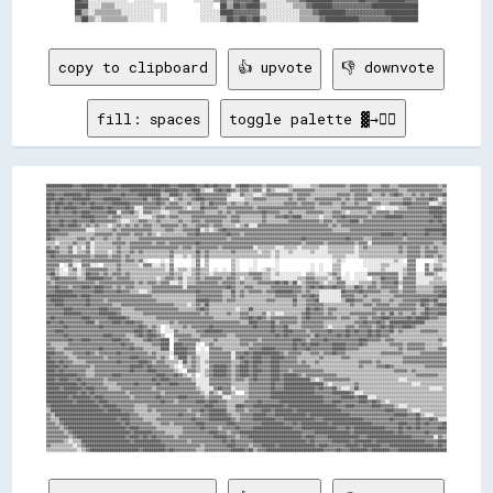
████░░░░▒▒▒▒░░░░░░░░░░░░░░░░          ░░░░  ██▒▒██▓▓████▒▒░░░░░░░░▒▒▒▒▓▓██████▓▓▓▓▓▓▓▓▓▓▓▓██████████████

██▒▒░░▒▒▒▒▒▒▒▒░░░░░░░░░░  ░░          ░░░░░░████▓▓▓▓▓▓▓▓░░░░░░░░░░░░▒▒▒▒▓▓████████▓▓▓▓▓▓▓▓▓▓▓▓██████████

copy to clipboard
👍 upvote
👎 downvote
fill: spaces
toggle palette ▓→✊🏽
████████████▓▓▓▓██████████▓▓████▓▓████████████▓▓████████▓▓▓▓████████▓▓▓▓██▓▓██▓▓▓▓▓▓░░▓▓████▓▓▓▓▓▓▒▒▓▓▓▓▓▓▓▓▓▓▒▒░░░░░░░░▒▒▒▒▓▓▓▓▓▓▓▓▓▓▓▓▒▒▓▓▓▓▓▓▓▓▒▒▒▒▒▒▓▓▓▓▒▒▒▒▓▓▓▓▓▓▓▓▓▓▓▓▓▓▓▓▓▓▒▒▓▓
▓▓▓▓▓▓▓▓▓▓▓▓▓▓▓▓▓▓████████████▓▓▓▓▓▓▓▓██████████████▓▓██████▓▓▓▓▓▓████▒▒░░░░▓▓██▓▓██▓▓▒▒▓▓▓▓▒▒▓▓▓▓░░▓▓▒▒░░░░░░▒▒▓▓▓▓▓▓▓▓▓▓▒▒▒▒▒▒▒▒▒▒▒▒▒▒▒▒▓▓▓▓▓▓▓▓▒▒▓▓▓▓▓▓▓▓▓▓▓▓▒▒▒▒▓▓▓▓▓▓▓▓▓▓▓▓▓▓▓▓▒▒
████▓▓▓▓████████▓▓██▓▓▓▓▓▓▓▓▓▓▓▓▓▓██▓▓▓▓▓▓██████████▒▒▒▒████▓▓▒▒▓▓▓▓██▓▓▓▓▓▓▓▓▓▓▓▓▒▒░░░░▓▓▒▒▒▒░░░░▒▒▓▓▓▓▓▓▓▓▓▓▓▓▒▒▓▓▓▓▓▓▒▒▒▒▒▒▒▒▒▒▒▒▓▓▓▓▓▓▒▒▓▓▓▓▓▓▓▓▒▒▒▒▓▓▒▒▓▓██▓▓▒▒▒▒▓▓▒▒▓▓▒▒▓▓▓▓▓▓██
████▓▓██▓▓▓▓████████▓▓▓▓▓▓████████▓▓▓▓▓▓▓▓▓▓██▒▒▓▓██▓▓▓▓░░▒▒▓▓▒▒▒▒▓▓████▓▓▓▓▓▓▓▓▓▓░░░░░░░░▒▒▒▒▓▓▓▓▓▓▒▒▒▒▒▒▒▒▒▒▓▓▒▒▓▓▓▓▒▒▒▒▓▓▓▓▓▓▓▓▓▓▓▓▒▒▓▓▒▒▓▓▓▓▓▓░░▒▒▒▒▒▒▒▒▒▒▒▒▒▒▓▓▓▓▒▒▓▓▓▓▓▓██▓▓░░▒▒
██▓▓████▓▓██▓▓▓▓██▓▓██▓▓▓▓▓▓▓▓████████▓▓▓▓▓▓▓▓▓▓▓▓██▓▓▒▒▓▓▓▓▒▒▒▒▓▓▒▒▒▒▓▓▒▒██▓▓▓▓▓▓▒▒▓▓▒▒▒▒▓▓▒▒▒▒▒▒▒▒▒▒▒▒▒▒▒▒▓▓▓▓▓▓▒▒▓▓▓▓▓▓▒▒▓▓▓▓▓▓▒▒▒▒▓▓▒▒▒▒▓▓▒▒▒▒▓▓▓▓▓▓▒▒▒▒▓▓▓▓▓▓████▓▓▓▓▓▓▓▓░░░░▒▒▓▓
██▓▓██▓▓██████▓▓▓▓▓▓██████▓▓██▓▓▓▓▓▓██▓▓░░░░▓▓▓▓▓▓▓▓▒▒▓▓▓▓▓▓▓▓▒▒░░▒▒▒▒██▓▓▓▓▓▓▒▒▒▒▓▓▓▓▓▓▓▓▓▓▓▓▒▒▓▓▓▓▓▓▓▓▓▓▓▓▓▓▓▓▓▓▓▓▓▓▓▓▓▓▒▒▒▒▒▒▒▒▒▒▒▒▓▓▓▓▓▓▓▓▓▓▓▓▓▓▒▒░░  ░░░░░░▒▒▒▒▓▓▓▓▓▓▓▓▓▓██████▓▓
██▓▓██▓▓▓▓▓▓██▓▓████▓▓▓▓▓▓▓▓████░░▓▓▓▓██▒▒░░▓▓▓▓▒▒▒▒░░░░▒▒▒▒▓▓▓▓▓▓▓▓▓▓▓▓▒▒▒▒▒▒▓▓▒▒▓▓▒▒▓▓▓▓▓▓▓▓▓▓▓▓██▓▓▓▓▓▓▒▒▒▒▓▓▒▒▒▒▒▒▓▓▓▓▓▓▓▓▒▒▒▒▓▓▓▓▒▒░░▒▒▒▒▒▒▒▒▓▓▒▒▓▓▓▓▓▓▒▒▓▓▓▓▓▓▓▓▓▓▓▓▓▓▓▓████████
▓▓▓▓▓▓▓▓▓▓▓▓▓▓▓▓██████▓▓▓▓▓▓▒▒▓▓▓▓▒▒▒▒▒▒▒▒░░░░░░▒▒▓▓▓▓▒▒▓▓▓▓▒▒▒▒▒▒▓▓▓▓▓▓▓▓▓▓▓▓▓▓▓▓▒▒▓▓▓▓▒▒▒▒▒▒▒▒▒▒▓▓▒▒▒▒▓▓▓▓██▓▓████▒▒▒▒▒▒▒▒░░▒▒▒▒▓▓▓▓██▓▓▓▓▓▓▓▓▓▓▒▒▓▓▓▓▓▓████████▓▓▓▓▓▓▓▓▓▓▓▓▓▓████▓▓
██▓▓▓▓██▓▓▓▓██▓▓▓▓▓▓██▓▓▓▓▓▓▓▓▓▓▒▒░░░░▒▒▒▒▓▓▓▓▒▒▒▒▓▓▒▒▒▒▒▒▒▒▓▓▒▒▒▒▓▓▓▓▒▒▓▓▓▓▓▓▓▓▒▒▒▒▓▓▓▓▒▒▒▒▒▒▒▒▒▒▓▓▒▒▒▒▒▒▒▒▒▒▓▓▓▓▓▓▓▓▓▓▓▓▓▓▒▒▓▓▓▓▒▒▓▓▓▓▓▓████▒▒▓▓▓▓▓▓▓▓▓▓▓▓▓▓▓▓▓▓▓▓▓▓▓▓▓▓▓▓▓▓██▓▓██▓▓
██▓▓▓▓██▓▓████▓▓▒▒▓▓▒▒▓▓▒▒▒▒░░▒▒▓▓▒▒▓▓▒▒▓▓▒▒▓▓▓▓▒▒▒▒▓▓▓▓▓▓▓▓▒▒▓▓▒▒▒▒▓▓▓▓▓▓▒▒▓▓▓▓▒▒▒▒▒▒░░▒▒▓▓░░░░▓▓▓▓▓▓▓▓▓▓▓▓▓▓▓▓▓▓▓▓▓▓▓▓▓▓▓▓▓▓▓▓▒▒▓▓▒▒▓▓▓▓▓▓▓▓▓▓▓▓▓▓▓▓▓▓▓▓▓▓▓▓▓▓▓▓▓▓▓▓▓▓▓▓▓▓▓▓▓▓▓▓▓▓██
██████▓▓▓▓▓▓▓▓▓▓▓▓░░░░▒▒▒▒▒▒▒▒▓▓▒▒▓▓▓▓▓▓▓▓▓▓▓▓▓▓▒▒▒▒▒▒▓▓▓▓▒▒▒▒▓▓▓▓▓▓██░░▒▒░░▒▒▓▓██▓▓▓▓▓▓▓▓▓▓▓▓▓▓▓▓▓▓▓▓▓▓▓▓▓▓▓▓▓▓▓▓▓▓▓▓▓▓▓▓▓▓▓▓▓▓▓▓▒▒▒▒▒▒▒▒▓▓▓▓▓▓▓▓▓▓▓▓▓▓▓▓▓▓▓▓▓▓▓▓▓▓▓▓▓▓▓▓▓▓██████████
██▓▓▓▓▓▓▓▓▒▒▒▒▒▒▒▒▒▒▒▒▓▓▓▓▓▓▓▓▒▒▓▓▓▓▓▓▒▒▓▓▓▓▒▒▓▓▒▒░░▒▒▒▒▒▒▒▒▒▒▒▒▓▓▓▓██▓▓▓▓▓▓▓▓▓▓▓▓██▓▓▓▓▒▒▓▓▓▓▓▓▓▓▓▓▓▓▓▓▓▓▓▓▓▓▓▓▓▓▓▓▓▓▓▓▓▓▓▓▓▓▓▓▓▓▓▓▓▓▓▓▓▓▓▓▓▓▓▓▓▓▓▓▓▓▓▓██████▓▓▓▓██▓▓▓▓▓▓▓▓██▓▓▓▓▓▓██
██▓▓▒▒▒▒▒▒▒▒▒▒▓▓▓▓▒▒▓▓▒▒▒▒▓▓▒▒▒▒▓▓▒▒▒▒▒▒▒▒▓▓▓▓▓▓▓▓▓▓▓▓▓▓▓▓▓▓▓▓▓▓▓▓▓▓▓▓▓▓▓▓▓▓▓▓▓▓▓▓▒▒▓▓▓▓▓▓▓▓▓▓▓▓▓▓▓▓▓▓▓▓▓▓▓▓▓▓▓▓▓▓▓▓██▓▓▓▓▓▓▓▓▓▓▓▓▓▓▓▓▓▓██▓▓▓▓▓▓▒▒▒▒▓▓▓▓▓▓▓▓▓▓▓▓▓▓▒▒▓▓▓▓▓▓▓▓▓▓▓▓▓▓▓▓▓▓
▒▒▒▒░░▒▒▒▒▒▒▓▓▒▒▒▒▓▓░░▒▒▒▒▒▒▒▒▓▓▓▓▓▓▒▒▓▓▓▓▓▓▓▓▓▓▒▒▓▓▓▓▒▒▓▓▓▓▓▓▓▓▓▓▓▓██▓▓▓▓▓▓▓▓▓▓▓▓▓▓▓▓▓▓▓▓▓▓▓▓▓▓▓▓▓▓▓▓▓▓▓▓▓▓▓▓▓▓▓▓▓▓▒▒▓▓▓▓▓▓▓▓▒▒▓▓▓▓▓▓▓▓▓▓▓▓▒▒▓▓▓▓░░▓▓▓▓▓▓▓▓▓▓▓▓▓▓▓▓▓▓▓▓▓▓▓▓▓▓▓▓▒▒▒▒▓▓
▓▓▒▒▓▓▒▒▒▒▓▓░░▒▒░░▓▓░░▒▒▒▒▒▒▒▒▒▒▓▓▒▒▒▒▓▓▓▓▓▓▓▓▓▓▓▓▓▓▓▓▓▓▓▓▓▓▒▒▓▓▓▓▒▒▓▓▓▓▓▓▓▓▓▓▒▒▓▓▓▓▓▓▓▓▓▓▓▓▓▓░░▒▒▒▒▒▒▒▒░░░░▒▒▒▒▒▒░░▒▒▒▒▒▒▒▒░░░░▒▒▒▒▒▒▒▒▒▒▒▒░░▒▒▓▓▒▒▒▒▒▒▒▒▒▒▒▒▒▒▓▓▒▒▓▓▓▓▓▓▒▒▓▓▒▒▓▓▒▒▒▒
████▓▓▒▒▒▒▓▓░░▒▒▒▒▓▓░░▒▒▒▒▒▒░░▒▒▓▓▒▒▒▒▓▓▒▒▓▓▒▒▒▒▒▒▒▒▒▒▒▒▓▓▒▒▒▒▒▒▒▒▒▒██▒▒▓▓▒▒▒▒▒▒▒▒▒▒▓▓▒▒▒▒▒▒▒▒▒▒░░▒▒▒▒░░▒▒░░░░▒▒░░░░░░░░▒▒░░░░░░▒▒▒▒▒▒▒▒▒▒▒▒░░▒▒▒▒▒▒▒▒▒▒▒▒▒▒▒▒▒▒▓▓▒▒▓▓▓▓▓▓▒▒▓▓▓▓▓▓▒▒▒▒
▓▓██▓▓▓▓▓▓▓▓▓▓▓▓▓▓▓▓▒▒▓▓▓▓▓▓▒▒▓▓▓▓▒▒▓▓▒▒▒▒▒▒▒▒▒▒▒▒▒▒▒▒▒▒▓▓░░░░▒▒░░▒▒▓▓▒▒▓▓▒▒▒▒▒▒▒▒▒▒▒▒▒▒▒▒▒▒▒▒▒▒▒▒▒▒▒▒░░▒▒░░░░░░░░░░░░░░░░░░░░░░░░▒▒▒▒▒▒░░░░░░▒▒▒▒▒▒▒▒▒▒▒▒▒▒▒▒▒▒▒▒▒▒▓▓▓▓▓▓▒▒▓▓▓▓▒▒▓▓▒▒
▓▓▓▓▓▓▓▓▓▓▓▓▒▒▒▒▓▓▓▓▓▓▓▓▓▓▓▓▓▓▓▓▓▓▒▒▓▓▓▓▒▒▓▓░░      ░░  ▒▒        ░░▓▓  ▒▒          ▒▒░░      ░░        ░░                        ░░▒▒░░        ░░░░░░░░░░░░░░▒▒░░  ▓▓▓▓        ░░▒▒▒▒
▓▓▓▓▓▓  ░░▓▓░░  ▓▓▓▓░░░░  ▒▒▒▒▒▒▓▓▒▒▒▒▒▒▒▒░░▓▓▓▓░░░░▒▒░░▓▓        ░░▓▓  ▒▒          ▒▒░░      ░░        ░░              ░░  ░░    ▒▒▒▒          ░░░░░░░░▒▒▒▒░░░░░░░░▓▓▓▓    ▓▓░░▒▒▒▒░░
▓▓▓▓▒▒░░  ▒▒▓▓░░▒▒▓▓▓▓▓▓▓▓▓▓▒▒▒▒▓▓▒▒▒▒▒▒▒▒▒▒▒▒▒▒▒▒▒▒▒▒░░▓▓░░▒▒▒▒░░▒▒▓▓▒▒▒▒  ░░  ░░  ▒▒░░    ░░░░  ░░▒▒░░░░              ░░  ░░    ▒▒▒▒            ░░░░░░▒▒░░░░░░░░▒▒▓▓▓▓    ▓▓░░▓▓▓▓▒▒
▓▓██▒▒░░░░▒▒▒▒░░▒▒██▓▓▓▓▒▒▓▓▒▒▓▓▓▓▒▒▓▓▒▒▒▒▒▒▒▒▒▒▒▒▒▒▒▒▒▒▓▓▒▒▒▒░░░░▒▒▓▓▒▒▒▒░░▒▒▒▒▒▒▒▒▓▓▒▒▒▒▒▒▓▓▓▓▓▓▒▒▒▒░░▒▒░░░░░░░░░░  ▒▒▒▒░░░░░░▒▒▓▓▒▒  ░░  ░░░░░░▓▓▓▓▓▓▓▓▓▓▓▓▓▓░░▒▒▓▓▓▓░░░░▓▓▓▓▒▒░░░░
▒▒▓▓██▓▓▓▓▓▓▓▓▒▒▒▒████████▓▓▓▓▒▒▓▓▓▓▓▓▒▒▒▒▒▒▒▒▒▒▒▒░░▒▒▓▓▓▓▒▒▓▓░░▒▒▒▒▓▓▒▒▓▓▓▓▓▓▓▓▒▒▓▓▓▓▒▒░░▒▒▒▒▓▓▓▓▒▒▒▒░░░░░░░░░░░░▒▒▒▒▓▓▓▓▒▒▒▒▒▒░░▒▒▓▓░░░░  ░░░░░░  ▒▒▒▒██▓▓▓▓▓▓░░▓▓▓▓▓▓░░░░░░░░▒▒▒▒░░
▓▓▒▒▓▓▓▓▓▓▓▓▓▓▓▓▓▓▓▓▓▓▒▒▓▓▓▓▓▓▓▓▓▓▓▓▓▓▓▓▒▒▓▓▒▒▓▓▓▓▒▒▓▓▓▓░░░░▒▒░░▒▒▒▒▓▓▓▓▓▓▓▓▓▓▒▒▓▓▓▓▓▓▒▒▓▓▒▒▒▒▒▒▓▓▓▓▓▓▓▓██▓▓██▒▒██░░▒▒▓▓▓▓▓▓▒▒░░▒▒▒▒▓▓▓▓░░░░░░▒▒▒▒▒▒▓▓▒▒▓▓▓▓▓▓██▒▒▓▓▓▓▓▓░░░░░░▒▒▒▒▒▒▒▒
▓▓▓▓██▓▓▓▓▒▒▓▓▓▓████▓▓████▓▓▓▓▒▒▓▓▒▒▓▓▓▓▒▒▒▒▒▒▒▒▓▓▓▓▓▓▓▓▓▓▓▓▓▓░░▓▓▓▓▓▓▓▓▓▓▓▓▓▓▓▓▓▓██▓▓▒▒▒▒▓▓▓▓▒▒▒▒▒▒▒▒▓▓▓▓▓▓▓▓▓▓▓▓▓▓▒▒▓▓██▓▓██▓▓▓▓██▓▓▓▓▒▒▒▒██▓▓▒▒▓▓▓▓▒▒▓▓▓▓▓▓▓▓░░▓▓▓▓▓▓▒▒▒▒▒▒▒▒▓▓▓▓▓▓
▓▓▓▓████████▓▓▓▓▓▓▓▓▓▓████▓▓▓▓▓▓██▓▓▓▓▒▒▒▒░░░░▒▒▓▓▓▓▓▓▓▓▓▓▓▓▓▓▓▓▓▓▓▓██▓▓▓▓▓▓▓▓▓▓▒▒▒▒██▒▒▓▓▒▒▓▓▓▓▓▓▒▒▓▓▓▓████████▓▓▓▓▒▒▓▓▒▒▒▒░░░░░░░░░░██▓▓▓▓▓▓██▓▓▓▓▓▓▓▓▒▒▒▒▓▓▓▓▒▒▓▓▓▓▓▓▒▒▒▒▒▒▒▒▓▓▓▓██
██████████████▓▓████▓▓▓▓▓▓▓▓▓▓▓▓▓▓▓▓▓▓▓▓▓▓▓▓▓▓▓▓▒▒▒▒▒▒▒▒▒▒▒▒▒▒▒▒▒▒▒▒▓▓▓▓▓▓▓▓▓▓▓▓▒▒▒▒▓▓▒▒▓▓▒▒▒▒▒▒▒▒▒▒▒▒▒▒▓▓▓▓▓▓▓▓▓▓▒▒▓▓▓▓██▓▓░░░░░░░░░░▓▓▓▓▓▓▒▒▒▒▓▓▒▒▒▒▒▒▒▒▒▒▒▒▓▓▓▓▓▓▓▓▓▓▓▓▓▓▓▓▓▓▓▓████
▓▓██████▓▓▓▓▓▓▓▓▓▓██▓▓▓▓▓▓▒▒▓▓▓▓▓▓▓▓▓▓▓▓▓▓▓▓▓▓▓▓▓▓▒▒▒▒▒▒▒▒▒▒▒▒▒▒▒▒▒▒██████▓▓▓▓▓▓▒▒▓▓▓▓▒▒▒▒▒▒▒▒▒▒▒▒▒▒▓▓▓▓▒▒▒▒▒▒▒▒██▒▒▒▒▓▓▓▓██░░░░░░░░░░▒▒████▓▓▓▓▒▒▒▒▓▓▓▓▒▒▒▒▓▓▒▒▒▒▓▓▓▓▓▓▓▓████▓▓██▒▒▒▒
▓▓▓▓████▓▓▓▓▓▓▓▓▓▓██▓▓▓▓▓▓▓▓▓▓▒▒▒▒▓▓▓▓▓▓▓▓▓▓▓▓▓▓▓▓▓▓▓▓▓▓▓▓▒▒▒▒▒▒░░▒▒▓▓▒▒██▒▒▒▒▒▒▒▒▒▒▒▒▒▒▒▒▒▒▒▒▒▒▒▒▒▒▒▒▒▒▒▒▒▒▒▒▒▒▓▓▒▒▒▒▓▓▓▓▓▓▓▓▒▒▒▒▒▒▒▒▒▒▒▒▓▓▒▒▒▒▓▓▓▓▒▒▓▓▓▓▓▓▒▒▒▒▓▓▓▓▓▓▓▓▒▒██▓▓▒▒▓▓████
▓▓▓▓▓▓▓▓████▓▓▓▓▓▓▓▓▓▓▓▓████▓▓▓▓▓▓▒▒▒▒▒▒▓▓▓▓▓▓▓▓▓▓▓▓▓▓▓▓▓▓▓▓▒▒▒▒▒▒▒▒▓▓██▓▓▒▒▒▒▒▒▒▒▒▒▒▒░░▒▒▒▒██▒▒▒▒▒▒▒▒▒▒▒▒▒▒▒▒▒▒▒▒▒▒▒▒██▓▓██▓▓▒▒▓▓▓▓▒▒▒▒▒▒▒▒▒▒▒▒▒▒▒▒▓▓▓▓▓▓▓▓▓▓▓▓▓▓▓▓▓▓▓▓▒▒▒▒██▓▓▓▓▓▓▓▓
▓▓▓▓▓▓▓▓████████▓▓▓▓▓▓▓▓████████▓▓▒▒▒▒▒▒▒▒▒▒▓▓▓▓▓▓▓▓▓▓▓▓▓▓▓▓▓▓▓▓▓▓▓▓▓▓▒▒▓▓▒▒▒▒▒▒▒▒▓▓▒▒▒▒▓▓▓▓▒▒▒▒▒▒▓▓░░▒▒░░░░▒▒▒▒▒▒▒▒▓▓██▓▓▓▓▓▓▒▒▓▓▒▒▒▒▒▒▒▒▓▓▓▓▓▓▓▓▓▓▓▓▒▒▓▓▒▒██▒▒▓▓▒▒▒▒▓▓▒▒▓▓██▓▓▓▓████
▓▓██▓▓▓▓▓▓▓▓▓▓▓▓████▓▓▓▓▓▓▓▓████████▓▓▒▒▒▒▒▒▒▒▒▒▒▒▓▓▓▓▓▓▓▓▓▓▓▓▓▓▓▓▓▓▓▓▓▓▓▓▓▓▒▒▒▒▒▒▒▒▒▒▒▒▓▓▓▓██▓▓██▓▓▒▒▓▓▓▓▓▓▓▓▓▓▓▓▒▒▓▓██▓▓▓▓▓▓▓▓▓▓▓▓▒▒▓▓▓▓▒▒▒▒▓▓▓▓▒▒▓▓▓▓████▓▓▓▓▓▓▓▓██▓▓██████▓▓▓▓▒▒▒▒
██▓▓▓▓██▓▓▓▓▓▓▓▓▓▓████▒▒▓▓▓▓▓▓████▓▓████▓▓▓▓▒▒▒▒▒▒▒▒▒▒▒▒▓▓▒▒▓▓▓▓▓▓▓▓▓▓▓▓▓▓▓▓▓▓▓▓▓▓▓▓▓▓▓▓▒▒▒▒████▓▓▓▓▓▓██▒▒▓▓▓▓▓▓▓▓▒▒▓▓▓▓▓▓▓▓▓▓▒▒▒▒▒▒▒▒▒▒▒▒▒▒▓▓▓▓██▓▓▓▓██▓▓▒▒████████████████▒▒▒▒▒▒▒▒▒▒
▓▓▓▓▓▓▓▓██▓▓▓▓▓▓▓▓▓▓▓▓▓▓██▓▓▓▓▓▓▓▓▓▓▓▓▓▓▓▓██▓▓▒▒▓▓▒▒  ░░▒▒▒▒▒▒▓▓▒▒▓▓▓▓▓▓▓▓██▓▓▓▓▓▓▓▓▓▓▓▓▓▓▓▓▓▓██▓▓▓▓▓▓██▓▓▓▓██▒▒▒▒▒▒▓▓▓▓▓▓▓▓▓▓▒▒░░▒▒▒▒▒▒▓▓▓▓▒▒▓▓▓▓▓▓▒▒▓▓██▓▓██▓▓▓▓████▓▓▒▒▒▒▒▒▒▒▒▒▒▒▒▒
▓▓▓▓████▓▓▓▓▓▓▓▓▓▓▓▓▓▓▓▓▓▓▓▓▓▓▓▓▓▓▓▓▓▓▓▓████▓▓██▓▓▒▒  ░░░░▓▓▒▒▒▒▒▒▒▒▓▓▓▓████████▓▓▓▓▓▓▓▓▓▓▓▓▓▓▓▓▓▓▓▓▓▓██▓▓▓▓████▓▓▓▓▓▓▒▒▓▓▓▓▓▓▓▓██▓▓▓▓▓▓██▓▓██▓▓▓▓██▓▓██▓▓▓▓██▒▒▓▓▒▒▒▒▒▒▒▒▓▓▓▓▓▓▓▓▒▒▒▒
▓▓▓▓▓▓▓▓██▓▓▓▓▓▓▓▓▓▓▓▓▓▓▓▓████▓▓▓▓▓▓▒▒▒▒▓▓██▓▓████▓▓▒▒    ▓▓▓▓▓▓▓▓▒▒▒▒▓▓▓▓▓▓▓▓▓▓▓▓▒▒▒▒▓▓▓▓▓▓▓▓▓▓▓▓▓▓▓▓▓▓██▓▓██▓▓▓▓▓▓▓▓▓▓▒▒██▓▓▓▓▓▓▓▓██▓▓██▓▓▓▓▓▓▓▓██▓▓██▓▓▓▓▒▒▒▒▒▒▒▒▒▒▒▒▒▒▒▒▒▒▒▒▒▒▒▒▒▒
▓▓▓▓▓▓▓▓▓▓██▓▓▓▓████▓▓▓▓▓▓▓▓▓▓████▓▓▓▓▒▒▒▒▒▒▓▓██▓▓▓▓████  ▒▒▓▓▓▓▓▓▓▓▓▓▒▒▒▒▒▒▓▓▒▒▒▒▒▒▒▒▒▒▓▓▓▓▓▓▓▓▒▒▓▓▓▓▓▓▓▓▓▓▓▓▓▓████▓▓▒▒▓▓▓▓▓▓██▓▓▓▓▓▓▓▓▓▓▓▓▓▓████▓▓▓▓▓▓▒▒▓▓▓▓▒▒▒▒▒▒▒▒▒▒▒▒▒▒▒▒▒▒▒▒▓▓▒▒
▓▓▒▒▒▒▒▒▒▒▓▓▓▓▓▓▓▓▓▓▓▓▓▓▓▓▓▓▓▓▓▓▓▓██▓▓▓▓▒▒▒▒▒▒▒▒▓▓▓▓████  ████▓▓▓▓▓▓░░  ▒▒▓▓▒▒▒▒▒▒▒▒▒▒▒▒▓▓▓▓▒▒▓▓▓▓▓▓▓▓▓▓▓▓▓▓▓▓▓▓██▓▓██▓▓████▓▓▓▓▓▓██████▓▓▓▓▓▓██▓▓▒▒▒▒▒▒▒▒▒▒▓▓▓▓▓▓▒▒▓▓▓▓▓▓▓▓▒▒▒▒▒▒▒▒░░
▓▓▓▓▒▒▒▒▓▓▓▓▓▓▓▓▓▓▓▓▓▓▓▓██▓▓▓▓▓▓▓▓▓▓▓▓██▓▓▓▓▒▒▒▒▒▒▒▒████  ██████▓▓▓▓  ░░  ▓▓▓▓▓▓▒▒▒▒▒▒▒▒▒▒▒▒▓▓▓▓▓▓██████▓▓▓▓▓▓▓▓██▓▓▓▓██▓▓▓▓▓▓▓▓▓▓██████▓▓▓▓▓▓▒▒▒▒▒▒▒▒▒▒▒▒▒▒▒▒▒▒▓▓▒▒▓▓▓▓▓▓▓▓▒▒▒▒▒▒▓▓▓▓
████▓▓▓▓▒▒▒▒▓▓▓▓▓▓██▓▓▒▒▓▓▓▓▓▓▓▓██▓▓▓▓▓▓▓▓▓▓▓▓▒▒▓▓▒▒▒▒▒▒░░██████▓▓▓▓░░░░░░▓▓▓▓▓▓▓▓▓▓░░▓▓▓▓██▓▓████████████▓▓▒▒▓▓▓▓▓▓▒▒▒▒▓▓▓▓▒▒▓▓▓▓██▓▓▓▓▒▒▒▒▒▒▒▒▒▒▒▒▒▒▒▒▓▓▓▓▓▓▓▓▓▓▒▒▒▒▒▒▒▒▓▓▓▓▓▓▓▓▓▓▓▓
██▓▓▓▓▓▓▓▓▒▒▒▒▓▓▓▓▓▓▓▓▓▓▓▓▒▒▓▓▓▓▓▓▓▓▓▓████▓▓▓▓▓▓▓▓▒▒▓▓▒▒  ▒▒████▒▒▓▓▒▒░░░░▓▓▓▓▓▓▓▓▓▓░░▓▓██▓▓▓▓████▓▓▓▓██████▓▓▓▓▓▓▒▒▒▒▒▒▒▒▒▒▓▓▒▒▒▒▒▒▒▒▓▓▓▓▒▒▒▒▒▒▒▒▒▒▒▒▒▒▒▒▒▒▒▒▒▒▒▒▓▓▓▓▓▓▓▓▓▓▓▓▓▓▓▓▓▓▓▓
████▓▓██▓▓▓▓▒▒▒▒▒▒▓▓▓▓▓▓▓▓▓▓▓▓▓▓██▓▓▓▓▓▓▓▓████▓▓▒▒▓▓▓▓▒▒▒▒▒▒░░██▒▒▓▓▒▒░░▒▒▓▓▓▓▓▓▓▓▓▓▒▒▒▒▓▓██▓▓████▓▓▓▓████▓▓▓▓▓▓▓▓▒▒▓▓▒▒▒▒▓▓▒▒▒▒▒▒▒▒▒▒▒▒▒▒▒▒▒▒▓▓▓▓▓▓▒▒▓▓▒▒▒▒▒▒▒▒▒▒▓▓▓▓▓▓▓▓▓▓▓▓▓▓▓▓▓▓▓▓
██████▓▓██▓▓▓▓▓▓▓▓▓▓▒▒▓▓▓▓▓▓▓▓▓▓▓▓▓▓▓▓██████▓▓██▓▓▓▓▓▓▓▓▒▒░░  ▒▒▒▒▓▓▒▒░░░░▓▓██████▓▓▒▒▓▓████▓▓██▓▓▓▓▓▓████▓▓▓▓▓▓▓▓▓▓▓▓▓▓▒▒▒▒▒▒▒▒▒▒▒▒▒▒▒▒▒▒▒▒▒▒▓▓▒▒▒▒▒▒▓▓▓▓██▓▓▒▒▒▒▒▒▒▒▒▒▒▒▒▒▓▓▓▓▓▓▓▓▓▓
████▓▓██▓▓▓▓▓▓▓▓▓▓▒▒▒▒▓▓▓▓▓▓▓▓▓▓▓▓▓▓▓▓██▓▓▓▓▓▓████▓▓▓▓▓▓▓▓▒▒░░  ▓▓▓▓▒▒░░▒▒▓▓██████▓▓▒▒▓▓████▓▓████▓▓▓▓████▓▓▓▓▒▒▓▓▓▓▓▓▓▓▓▓▓▓▓▓▒▒▒▒▒▒▒▒▒▒▒▒▒▒▒▒▒▒▒▒▒▒▒▒▒▒▒▒▒▒▒▒▓▓▓▓▓▓▒▒▓▓▒▒▒▒▒▒▒▒▒▒▒▒▒▒
██████████████▓▓▓▓▒▒▒▒▓▓▓▓▓▓▓▓████▓▓▓▓▓▓▓▓▓▓▓▓▓▓▓▓████▓▓▓▓██▓▓▒▒░░▒▒  ░░▒▒▓▓██████▓▓▒▒▓▓████▓▓██▓▓▓▓▓▓████▓▓██████▓▓▒▒▓▓▓▓▓▓▓▓▓▓▓▓▓▓▒▒▒▒▒▒▒▒▒▒▒▒▒▒▒▒▒▒▒▒▒▒▒▒▒▒▒▒▒▒▒▒▒▒▒▒▓▓▓▓▓▓▓▓▓▓▒▒▒▒
████▓▓████▓▓▓▓██▓▓▓▓▓▓▓▓▓▓▒▒▓▓▓▓▓▓▓▓▓▓▓▓▓▓▓▓▓▓▓▓██▓▓████▓▓▓▓▓▓▓▓▓▓▒▒░░░░░░▓▓▓▓▓▓▓▓▓▓▒▒▓▓▓▓▒▒▓▓██▓▓▓▓▓▓████▓▓████████████▒▒░░▒▒▓▓▓▓▓▓▓▓▓▓▓▓▒▒▒▒▒▒▒▒▒▒▒▒▒▒▒▒▒▒▒▒▒▒░░░░▒▒▒▒▒▒▒▒▒▒▒▒▒▒▒▒▒▒
██████████████▓▓██▓▓▓▓▓▓▓▓▒▒▒▒▒▒▓▓▓▓▓▓▓▓██▓▓▓▓▓▓▓▓██▓▓▓▓████▓▓▓▓▓▓▓▓░░░░░░▓▓▓▓▓▓▓▓▓▓▒▒▒▒▒▒▒▒▓▓▓▓▓▓▓▓▓▓██▓▓▓▓██████████████████▒▒░░▒▒▒▒▒▒▒▒▒▒▓▓▒▒▒▒▒▒▒▒▒▒▒▒▒▒▒▒▒▒▒▒▒▒▒▒░░░░▒▒▒▒▒▒▒▒▒▒▒▒
██████▓▓████████▓▓████▓▓▓▓▓▓▒▒▒▒▒▒▓▓▓▓▓▓▓▓▓▓▓▓▓▓▒▒▓▓▓▓▓▓▓▓▓▓▓▓▓▓▓▓▓▓▒▒░░░░░░▓▓██▓▓▓▓░░▒▒▒▒▒▒▓▓▓▓▓▓▓▓▓▓██▓▓▓▓██████████████▓▓██▓▓▓▓██▒▒░░░░▒▒██▒▒▒▒▒▒▒▒▒▒▒▒▒▒▒▒▒▒▒▒▒▒▒▒▒▒▒▒▒▒▒▒░░░░░░▒▒
██████████████▓▓██▓▓██▓▓▓▓▓▓▓▓▓▓▓▓▓▓▒▒▓▓▓▓▓▓▓▓▓▓▓▓▓▓▒▒▓▓▓▓▓▓▓▓▓▓▓▓▓▓▓▓▒▒░░▓▓▒▒░░▓▓▓▓▒▒    ▒▒▓▓▓▓▓▓▓▓▓▓████████████████████▓▓▓▓▓▓▓▓████████▓▓░░░░▒▒▒▒▒▒▒▒▒▒▒▒▒▒▒▒▒▒▒▒▒▒▒▒▒▒▒▒▒▒▒▒▒▒▒▒▒▒
██████████▓▓████████▓▓████▓▓▓▓▓▓▓▓▓▓▓▓▒▒▓▓▓▓▓▓▓▓▓▓██▓▓▓▓▓▓▓▓████▓▓▓▓▓▓▓▓▒▒▓▓▓▓▓▓░░░░▒▒▒▒▒▒▒▒▓▓▓▓▓▓▓▓▓▓████████████████████████▓▓▓▓▓▓▓▓██████▓▓████░░░░▒▒▒▒▒▒▒▒▒▒▒▒▒▒▒▒▒▒▒▒▒▒▒▒▒▒▒▒▒▒▒▒
████████████▓▓████████▓▓████▓▓▓▓▓▓▓▓▓▓▓▓▓▓▓▓▓▓▓▓▓▓▓▓██▓▓▓▓▒▒▓▓▓▓▓▓▓▓████▓▓████▓▓▓▓▒▒▒▒▒▒▒▒▓▓▓▓▓▓██▓▓▓▓▓▓▓▓████████████████████▓▓▓▓████▓▓▓▓▓▓▓▓████▓▓██▓▓▒▒░░▒▒▒▒▒▒▒▒▒▒▒▒▒▒▒▒▒▒▒▒▒▒▒▒▒▒
▓▓██████████████████████▓▓██████▓▓▓▓▓▓▓▓▒▒▒▒▒▒▓▓▓▓▓▓▓▓▓▓▓▓▓▓▓▓▓▓▓▓▓▓▓▓▓▓████▓▓▓▓▓▓▒▒▒▒████▓▓▓▓██████████████▓▓██████████████████████▓▓▓▓████▓▓▓▓▓▓▓▓████▓▓▓▓▓▓▒▒░░░░▒▒▒▒▒▒▒▒▒▒▒▒▒▒▒▒▒▒
▒▒████████████████████████▓▓██████▓▓▓▓▓▓▒▒▒▒▒▒▓▓▒▒▓▓▓▓▓▓▓▓▓▓▓▓▓▓▒▒▓▓▓▓██▓▓████████▒▒▒▒▓▓▓▓▒▒▓▓▓▓▓▓████▓▓████████▓▓████████████████████▓▓▓▓▓▓▓▓▓▓▓▓▓▓▓▓▓▓▓▓████▓▓▓▓▓▓▒▒░░░░▒▒▒▒▒▒▒▒▒▒▒▒
▓▓▒▒██████████████████████████████████▓▓▓▓▒▒▒▒▒▒▒▒▒▒▓▓▓▓▓▓▓▓██▓▓▓▓▓▓▒▒▓▓▓▓████████▓▓▒▒▒▒▓▓▓▓▓▓██████▓▓▓▓██████████████▓▓██████████████████▓▓▓▓▓▓▓▓▓▓▓▓▓▓▓▓▓▓▓▓██████▓▓▓▓██▒▒░░░░▒▒▒▒▒▒
▓▓▒▒▒▒██████████████████████████▓▓████▓▓▓▓▓▓▒▒▒▒▒▒▓▓▓▓▓▓▓▓▓▓▓▓▓▓▓▓██▓▓▓▓▓▓██████████▓▓▒▒▓▓▓▓▓▓██████████▓▓▓▓██████████████▓▓▓▓██████████████████▓▓▓▓▓▓▓▓▓▓▓▓██▓▓▓▓▓▓▓▓▓▓██▓▓▓▓██▓▓░░░░
▓▓▓▓▒▒▓▓██████████████████████████▓▓██▓▓▓▓▓▓▓▓▓▓▒▒▒▒▓▓▓▓▒▒▓▓▓▓▓▓▓▓▓▓████▓▓▓▓▓▓▓▓▓▓████▓▓▓▓▓▓▓▓▓▓▓▓██████████▓▓▓▓██▓▓██