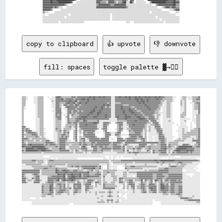
▓▓▓▓▓▓▓▓██▓▓▓▓▓▓████████████▓▓    ░░░░░░░░░░░░░░░░░░░░▓▓▓▓▒▒▒▒▒▒░░▓▓▓▓▓▓▒▒░░▒▒▒▒▓▓██░░░░██▒▒  ░░░░░░░░░░    ▒▒██████████████▓▓▓▓▓▓▓▓██▓▓▓▓

▓▓▓▓▓▓▓▓▓▓▓▓▓▓▓▓▓▓▓▓▓▓▒▒░░    ░░░░░░░░░░░░░░░░░░░░░░░░▒▒▓▓▓▓▓▓▓▓▓▓▓▓▒▒▒▒▓▓▓▓▓▓▓▓▓▓▓▓░░░░░░░░░░░░░░░░░░░░░░░░░░    ▒▒▓▓▓▓▓▓▓▓▓▓▓▓▓▓▓▓██▒▒▒▒

▓▓▓▓▓▓▓▓▓▓▒▒▓▓▒▒░░░░    ░░░░░░░░░░░░░░░░░░░░░░░░░░░░░░▓▓▓▓▓▓▓▓▓▓▓▓▓▓▓▓▓▓▓▓▓▓▓▓▓▓▓▓▓▓▒▒░░░░░░░░░░░░░░░░░░░░░░░░░░░░░░    ░░▒▒▓▓▓▓▒▒▓▓▓▓▒▒▒▒

▓▓▓▓▓▓▓▓▒▒        ░░░░░░░░░░░░░░░░░░░░░░░░░░░░░░░░░░░░░░░░░░░░░░░░░░░░░░░░░░░░░░░░░░░░░░░░░░░░░░░░░░░░░░░░░░░░░░░░░░░░░░        ░░░░▒▒▓▓▓▓

▒▒░░░░      ░░░░░░░░░░░░░░░░░░░░░░░░░░░░░░░░░░░░░░░░░░░░░░░░░░░░░░░░░░░░░░░░░░░░░░░░░░░░░░░░░░░░░░░░░░░░░░░░  ░░░░░░░░░░░░░░░░░░      ░░░░

░░    ░░░░░░░░░░░░░░░░░░░░  ░░░░░░░░░░░░░░░░░░░░░░░░░░░░░░░░░░░░░░░░  ░░░░░░░░░░░░░░░░░░░░░░░░░░░░░░░░░░░░░░░░░░░░░░░░░░░░░░░░░░░░░░░░    

░░░░░░░░░░░░░░░░░░░░░░  ░░░░░░░░░░░░░░░░░░░░░░░░░░░░░░░░░░░░░░░░░░░░  ░░░░░░░░░░░░░░░░░░░░░░░░░░░░░░░░░░░░░░░░░░░░  ░░░░░░░░░░░░░░░░░░░░░░

░░░░░░░░░░░░░░░░░░░░░░░░░░░░░░░░░░░░░░░░░░░░░░░░░░░░░░░░░░░░░░░░░░░░  ░░░░░░░░░░░░░░░░░░░░░░░░░░░░░░░░░░░░░░░░░░░░░░░░  ░░░░░░░░░░░░░░░░░░

copy to clipboard
👍 upvote
👎 downvote
fill: spaces
toggle palette ▓→✊🏽
▒▒▒▒░░      ░░░░▒▒▒▒▒▒    ░░  ░░░░▓▓██▓▓▒▒▒▒▒▒▒▒▒▒▓▓▓▓▒▒▓▓▓▓▓▓▓▓▓▓▓▓██▓▓██▓▓▓▓██▓▓██▓▓▓▓▓▓░░░░▓▓▓▓██▓▓▓▓██▓▓██▓▓▓▓██▓▓██▓▓▓▓██▓▓██▓▓▓▓██▓▓██▓▓▓▓▒▒▒▒▒▒▒▒░░░░    ░░▒▒▒▒░░░░░░▒▒▒▒▒▒▓▓

▒▒▒▒░░      ░░░░▒▒▒▒▒▒      ░░░░░░▓▓▓▓▓▓██▒▒▓▓▓▓▓▓▓▓▒▒▓▓▓▓▓▓████▓▓██▓▓▓▓██▓▓▓▓▓▓▓▓▓▓▓▓▓▓▓▓░░░░▓▓▓▓▓▓▓▓▓▓▓▓▓▓██▓▓▓▓████▓▓██▓▓▓▓██▓▓▓▓▓▓▓▓██▓▓▓▓▒▒▒▒▒▒▒▒▒▒░░      ░░▒▒▒▒  ░░░░▒▒▒▒▓▓▓▓

▒▒▒▒        ░░░░▒▒▒▒▒▒        ▒▒░░▓▓▓▓▓▓▓▓▓▓▓▓▓▓██▓▓▓▓██▒▒▓▓▓▓▓▓▓▓██▓▓▓▓▓▓▓▓▓▓▓▓▓▓▓▓▓▓▓▓▓▓░░░░▓▓▓▓▓▓▓▓▓▓▓▓▓▓▓▓▓▓▓▓▓▓██▓▓████▓▓██▓▓▓▓▓▓▓▓▓▓▓▓▒▒▒▒░░▒▒▒▒▒▒░░      ▒▒░░▒▒      ▒▒▒▒▒▒▒▒

▒▒▒▒        ░░░░▒▒▒▒▒▒        ░░░░▓▓▓▓▒▒▒▒▒▒▓▓██▓▓▓▓██▒▒▓▓██▓▓▓▓██▓▓▓▓▓▓▓▓▓▓▓▓▓▓▓▓▓▓▓▓▒▒▓▓░░░░▒▒▒▒▒▒▓▓▓▓▓▓▓▓▓▓▓▓▓▓▓▓▓▓██▓▓██▓▓▓▓▓▓▓▓▓▓▓▓▓▓▓▓▒▒░░░░▒▒▒▒░░        ▒▒░░▒▒    ░░░░▒▒▓▓▓▓

▒▒▒▒          ░░▒▒▒▒▒▒        ░░░░▓▓▓▓▒▒░░▓▓▓▓▒▒▓▓▓▓▒▒██▓▓▒▒▓▓▓▓▓▓▓▓▓▓▓▓▓▓▓▓▓▓▓▓▓▓██▓▓██▓▓░░░░▓▓▓▓▓▓▓▓▒▒▒▒▒▒▓▓▓▓▓▓▓▓▓▓▓▓▓▓▓▓██▓▓▓▓▓▓▓▓▓▓▓▓▒▒▒▒  ░░▒▒▒▒░░        ▒▒░░▒▒      ░░▒▒▒▒▓▓

▒▒░░          ░░▒▒▒▒▒▒        ░░░░▓▓▓▓▒▒  ░░▓▓██▓▓▓▓▓▓▓▓▒▒▓▓▓▓▓▓▓▓▓▓▓▓▓▓▓▓██▓▓▓▓██▓▓▒▒▓▓▒▒░░░░▓▓▓▓▓▓██▓▓▓▓▓▓▓▓▒▒▒▒▓▓▓▓▓▓▓▓▓▓▓▓██▓▓▓▓▓▓▓▓▓▓▒▒░░░░░░▒▒▒▒░░        ░░░░▒▒      ░░▒▒▒▒▓▓

▒▒░░          ░░▒▒▒▒▒▒          ░░▓▓▓▓▓▓  ░░░░▓▓▓▓▓▓▓▓▒▒▓▓▓▓▓▓▓▓▓▓▓▓▓▓▓▓██▓▓▓▓▓▓██▓▓▓▓▓▓▓▓░░░░▓▓▓▓▓▓██▓▓▓▓▓▓██▓▓▓▓▒▒▓▓▓▓▓▓▓▓▓▓▓▓██▓▓▓▓▓▓▒▒▒▒  ░░░░▒▒▒▒░░        ░░░░▒▒      ░░▒▒▒▒▓▓

▒▒            ░░▒▒▒▒▒▒        ░░░░▓▓▓▓▓▓    ░░▓▓▓▓▒▒▓▓▓▓▒▒▓▓▒▒▓▓▓▓▓▓▓▓████▓▓▓▓██▓▓▓▓▓▓▓▓▓▓░░░░▓▓▓▓▓▓▓▓██▓▓▓▓████▓▓▓▓▒▒▒▒▓▓▓▓▓▓▓▓▓▓▓▓▓▓▒▒▒▒░░  ░░░░▒▒▒▒░░        ░░░░▒▒      ░░░░░░▓▓

▒▒            ░░▒▒▒▒▒▒          ░░▓▓▓▓▓▓░░  ░░▓▓▓▓▒▒▓▓▒▒▓▓▓▓▓▓▓▓▓▓▓▓████▓▓▓▓████▓▓▓▓▓▓▓▓▓▓░░░░▓▓▓▓▓▓▓▓██▓▓▓▓▓▓████▓▓▓▓▓▓▒▒▓▓▓▓▓▓▓▓▓▓▓▓▒▒▒▒░░░░░░░░▒▒▒▒░░        ░░▒▒▒▒      ░░░░░░▓▓

▒▒            ░░▒▒▒▒▒▒          ░░▓▓▒▒▓▓  ░░░░▓▓░░▓▓▒▒▒▒▒▒▓▓▓▓▓▓▓▓██▓▓▓▓▓▓▓▓██▓▓▓▓▓▓██▓▓▓▓░░░░▓▓▓▓▓▓▓▓▓▓██▓▓▓▓▓▓▓▓██▓▓▓▓▓▓▒▒▓▓▓▓▓▓▓▓▒▒░░▒▒▒▒  ░░░░▒▒▒▒░░        ▒▒▒▒▒▒      ░░░░▒▒▒▒

▒▒            ░░▒▒▒▒▒▒          ░░▓▓▓▓▓▓    ▒▒▓▓  ▒▒▒▒▒▒▓▓▓▓██████▓▓▓▓▓▓████▓▓▓▓▓▓▓▓██▓▓▓▓░░░░▓▓██▓▓▓▓▓▓██████▓▓▓▓▓▓████▓▓▓▓▒▒▒▒▓▓▓▓▓▓░░▒▒░░  ░░░░▒▒▒▒░░        ▒▒▒▒░░      ░░  ▒▒▒▒

▒▒            ░░░░▒▒▒▒          ░░▒▒▓▓▓▓    ░░▓▓▒▒▒▒▒▒▓▓▓▓██▓▓██▓▓▓▓▓▓▓▓▓▓▓▓▓▓▓▓▓▓▓▓▓▓▓▓░░░░░░░░▓▓▓▓▓▓▓▓██▓▓▓▓▓▓▓▓▓▓▓▓██████▓▓▒▒▓▓▓▓▓▓▒▒▒▒░░  ░░░░░░░░░░        ░░░░░░░░░░  ░░░░▒▒▒▒

▒▒            ░░░░▒▒▒▒          ░░▒▒▒▒▒▒    ░░▓▓▒▒▒▒▒▒▓▓▓▓▒▒▒▒██▓▓▒▒▒▒▒▒▒▒▒▒▓▓░░░░░░░░░░░░░░░░░░▒▒▒▒▒▒▒▒▒▒▓▓▓▓▓▓▓▓██▓▓▓▓▓▓▓▓▓▓▓▓░░▓▓▓▓▓▓░░░░  ░░░░░░▒▒░░        ░░░░▒▒      ░░░░▒▒▒▒

▒▒            ░░░░▒▒▒▒          ░░▒▒▒▒▒▒    ░░▓▓▓▓▒▒▓▓▓▓▒▒▓▓▓▓▓▓▓▓▓▓▓▓▓▓████▓▓░░░░▓▓▓▓▓▓▒▒    ▒▒▓▓▓▓▓▓░░░░▓▓▓▓▓▓▓▓▓▓▓▓▓▓▓▓▓▓▓▓▒▒▒▒░░▓▓▓▓▓▓░░  ░░░░░░░░░░░░      ░░░░░░    ░░  ░░▒▒▒▒

▒▒            ░░░░▒▒▒▒          ░░▒▒▒▒▒▒    ▒▒▒▒▒▒▒▒▒▒▓▓░░▓▓▓▓▓▓██▓▓▓▓▓▓▓▓▓▓░░░░░░▓▓▓▓▒▒        ▒▒▓▓▓▓░░░░▒▒▓▓▓▓██▓▓▓▓▓▓▓▓▓▓▒▒░░░░▒▒▒▒▓▓▓▓▒▒  ░░░░░░░░░░    ░░  ░░░░░░    ░░    ▒▒▒▒

▓▓▓▓          ░░░░▒▒▒▒          ░░▒▒▒▒▒▒  ░░▒▒▒▒▓▓░░▒▒▓▓░░▓▓▓▓▓▓▓▓▓▓▓▓▓▓▓▓▓▓░░░░░░▓▓▓▓░░        ▒▒▓▓▒▒░░░░░░▓▓▓▓▓▓▓▓▓▓▓▓▓▓▓▓▒▒░░▒▒░░░░▓▓▓▓▓▓  ░░░░░░░░░░      ░░░░░░░░░░  ░░    ▒▒▒▒

▓▓▒▒▓▓▒▒      ░░░░▒▒▒▒░░        ░░▓▓▒▒▒▒  ▒▒▒▒▒▒▒▒░░░░▓▓  ▒▒▓▓▓▓▓▓▓▓▓▓▓▓▓▓▓▓▒▒  ▒▒▓▓▓▓░░      ░░▒▒▓▓▓▓░░░░▒▒▒▒▓▓▓▓▓▓▓▓▓▓▓▓▒▒▒▒  ▒▒░░░░▒▒▓▓▓▓▒▒░░░░░░░░░░      ░░░░▒▒░░░░  ░░░░▒▒▒▒▓▓

▓▓▒▒▓▓▓▓▓▓░░  ░░░░▒▒▒▒          ░░▒▒▒▒▓▓░░▓▓▒▒▒▒░░  ▒▒▓▓░░▒▒░░▓▓▓▓▓▓▓▓▓▓▓▓░░      ▒▒▓▓          ▒▒▓▓▒▒    ░░▓▓▒▒▓▓▓▓▓▓▓▓▓▓░░▒▒░░▒▒░░░░░░▓▓▓▓▓▓░░░░░░░░░░    ░░░░░░▒▒░░░░  ▒▒▒▒▒▒▒▒▓▓

▓▓░░▒▒▓▓▓▓▓▓▓▓▒▒░░▒▒▒▒░░        ░░░░▒▒▒▒░░▓▓▒▒▓▓    ▒▒▓▓  ▒▒░░▓▓▒▒▓▓▓▓▓▓▒▒  ░░    ░░▓▓▓▓▒▒░░░░▒▒▓▓▓▓        ▒▒▒▒▒▒▓▓▓▓▓▓▒▒░░▒▒  ░░░░░░░░▒▒▓▓▓▓░░░░░░░░░░      ░░░░▒▒░░▒▒▒▒▒▒▒▒▒▒▒▒▓▓

▓▓▒▒▒▒▒▒▒▒▓▓▓▓▓▓░░▒▒▒▒░░        ░░░░▒▒▒▒▓▓▓▓▒▒▒▒    ▒▒▓▓  ░░  ▓▓▓▓▓▓▓▓▓▓▓▓        ░░▓▓▓▓▓▓░░░░▓▓▓▓▒▒░░░░░░░░▓▓▓▓▓▓▓▓▓▓▓▓▒▒░░▒▒  ░░░░░░░░░░▓▓▓▓▒▒░░░░░░░░      ░░░░▒▒▒▒▒▒▒▒▒▒▒▒▒▒▒▒▓▓

▓▓░░▒▒▒▒▒▒▒▒▒▒▓▓▒▒░░▒▒░░        ░░░░▒▒▒▒▓▓▒▒▓▓▒▒    ▒▒▓▓  ▒▒░░▒▒▓▓▓▓▓▓▓▓▓▓▒▒      ░░▓▓▓▓░░    ░░▒▒▒▒        ▒▒▓▓▓▓▓▓▒▒▓▓▓▓░░▒▒  ░░░░  ░░░░▓▓▓▓▓▓░░░░░░░░░░    ░░░░▒▒▒▒▒▒▒▒░░░░░░▒▒▓▓

▓▓▓▓▓▓▒▒░░▒▒▒▒▒▒▒▒▒▒▒▒▒▒░░      ░░░░▒▒▓▓▓▓▓▓▓▓░░    ▒▒▓▓  ▒▒▓▓▓▓░░▒▒▓▓▓▓▓▓▓▓▓▓▒▒▓▓▓▓▓▓▓▓  ░░░░  ▓▓▓▓▓▓░░▒▒▓▓▓▓▓▓▓▓▓▓▒▒▒▒▓▓▓▓▒▒  ░░░░░░░░░░▓▓▓▓▓▓▒▒░░░░░░    ░░▒▒░░▒▒▒▒░░░░░░▒▒░░▒▒▓▓

▓▓▒▒▒▒▒▒▒▒▒▒░░▒▒▒▒░░▒▒▒▒▓▓▓▓░░  ░░░░▒▒▓▓▓▓▓▓▒▒░░░░  ░░▓▓  ▒▒▒▒▓▓░░░░▓▓▓▓▓▓▓▓▓▓▓▓▓▓▓▓▓▓▓▓        ▓▓▓▓▓▓▓▓▒▒▓▓▓▓▓▓▓▓▒▒░░░░▒▒▓▓▒▒  ░░░░  ░░░░▒▒▓▓▓▓▒▒░░░░░░░░▒▒▒▒▒▒▒▒▒▒░░░░░░░░▓▓▓▓▓▓▓▓

▓▓▒▒░░▒▒▒▒▒▒▒▒▒▒▒▒▒▒▒▒▒▒▓▓▓▓▓▓▓▓▒▒░░▒▒▓▓▓▓▓▓▒▒▒▒▒▒▒▒▒▒▒▒▒▒▓▓▒▒▓▓▒▒▒▒▒▒▓▓▓▓▒▒▓▓▓▓▓▓▓▓▓▓▓▓▓▓▒▒▓▓▓▓▓▓▓▓▒▒░░▓▓▓▓▓▓▓▓▓▓▓▓▓▓▓▓▓▓▓▓▓▓▓▓▓▓▓▓▓▓▓▓▓▓▒▒▓▓▓▓▒▒░░▒▒▒▒▒▒▒▒▒▒░░░░░░░░░░░░░░░░░░▓▓▓▓

▓▓▓▓▒▒▓▓██▓▓▓▓▓▓▓▓▓▓▓▓▒▒▓▓▒▒▓▓▓▓▓▓▒▒▒▒▓▓▓▓▓▓▒▒▒▒░░▒▒▒▒▒▒▒▒▓▓▒▒▓▓▓▓▒▒▒▒▓▓▒▒▓▓▓▓▓▓▓▓▓▓▓▓▓▓▒▒▒▒▓▓▓▓▒▒▒▒░░▒▒▓▓▒▒░░░░░░░░░░▓▓▓▓▓▓▓▓░░░░▒▒▒▒░░▒▒▒▒▓▓▓▓▓▓░░▓▓▒▒▒▒▒▒▒▒░░░░▓▓▓▓▓▓▒▒░░░░▒▒▒▒▓▓

██▓▓▓▓▓▓▓▓████████████▓▓▒▒▒▒▒▒▒▒▒▒▓▓▒▒▓▓▓▓▓▓░░░░▒▒▒▒▒▒▒▒▒▒░░▓▓██▒▒░░░░▓▓▓▓▓▓▒▒▓▓▓▓▒▒▓▓▒▒▒▒▒▒▓▓▓▓▓▓▓▓▒▒▓▓░░▒▒▒▒▒▒░░▒▒▒▒▓▓▓▓▓▓▒▒▒▒▓▓▒▒▒▒▒▒▒▒▒▒▓▓▓▓▓▓▒▒▓▓▒▒▒▒░░▒▒██████████████▒▒▒▒▓▓▓▓

▒▒▒▒████████▓▓▓▓████████▓▓▒▒░░▒▒▒▒▒▒▒▒██▓▓▓▓░░░░▒▒▒▒▒▒▒▒▒▒▒▒▓▓▓▓▓▓░░░░░░▓▓▓▓▒▒▒▒▓▓▓▓▓▓▓▓▓▓▒▒▓▓▓▓▓▓▓▓▒▒▓▓░░▒▒▒▒▒▒▓▓▒▒▓▓▓▓▒▒░░▒▒▒▒▓▓▒▒▒▒▒▒▒▒▒▒▓▓▓▓██▒▒▒▒▒▒░░▒▒██████████▓▓▓▓▓▓▓▓▒▒▒▒▒▒

▓▓▒▒████████████▓▓▓▓████▓▓▓▓▓▓▒▒▒▒▒▒▒▒▓▓▓▓▓▓▓▓▓▓░░▒▒░░▓▓▒▒░░▒▒▒▒▓▓▒▒▒▒▒▒▓▓▓▓▒▒▒▒▓▓▒▒▒▒▒▒▒▒░░▒▒▒▒▒▒▒▒▒▒▓▓░░▓▓░░░░▒▒░░▒▒▒▒░░░░░░▓▓▒▒░░▓▓▒▒▒▒▓▓▓▓▓▓▓▓░░▒▒░░▒▒▓▓████▓▓▓▓▓▓██▓▓██▓▓▒▒▒▒▒▒

▒▒▒▒▒▒▒▒▒▒▒▒▒▒▒▒▒▒▒▒░░▒▒▒▒▒▒▒▒▒▒▒▒▒▒▒▒▒▒▒▒▒▒▒▒▒▒▒▒▒▒░░▒▒▒▒▒▒▒▒░░▒▒░░░░▒▒▒▒▒▒▒▒▒▒▒▒░░░░░░░░░░░░░░▒▒▒▒▒▒▒▒░░▒▒▓▓▒▒▓▓▓▓▓▓▒▒▒▒▒▒▒▒▒▒▒▒░░▓▓▒▒▒▒▒▒▓▓▓▓▓▓░░▒▒░░▓▓▒▒▓▓▓▓▓▓▓▓▓▓▓▓▒▒▓▓▒▒▒▒▒▒▒▒

░░░░░░░░░░░░░░░░░░░░░░░░░░░░░░░░░░░░░░░░░░░░░░░░░░░░░░░░░░░░░░░░░░░░░░░░░░░░░░░░░░░░░░░░░░░░░░░░░░░░░░░░░░░░░░░░░░▒▒░░░░░░░░░░░░░░░░░░░░░░▒▒▒▒▒▒▒▒▒▒░░▒▒▒▒▒▒▒▒▒▒▒▒▒▒▒▒▒▒▒▒▒▒▒▒▒▒▒▒▒▒

░░░░░░░░░░░░░░░░░░░░░░      ░░░░░░░░░░░░░░░░░░░░░░░░░░░░░░░░░░░░░░░░░░░░░░░░░░░░░░░░    ░░  ░░░░  ░░  ░░░░░░░░░░░░░░░░░░░░░░░░░░░░░░░░░░░░░░░░░░░░░░░░░░░░      ░░░░░░░░░░░░░░░░░░░░

░░░░░░░░░░░░░░░░░░░░░░░░░░░░░░  ░░  ░░░░░░░░░░░░░░░░░░░░                          ░░░░  ░░  ░░                  ░░░░░░░░░░░░░░░░░░░░░░░░░░░░        ░░  ░░░░░░░░░░░░░░░░░░░░░░░░    

▒▒▒▒▒▒▒▒▒▒▓▓▓▓▒▒▒▒▒▒▒▒░░░░▒▒▓▓▓▓▒▒▒▒▒▒▒▒▒▒▒▒▒▒▒▒▒▒▒▒▒▒▒▒▒▒▒▒▒▒▒▒▒▒▒▒▒▒▒▒▒▒▒▒▒▒▒▒▒▒▒▒▒▒▒▒░░▒▒▒▒▒▒▒▒▒▒▓▓▓▓▓▓▓▓▓▓▓▓▓▓▓▓▓▓▓▓▓▓▓▓▓▓▓▓▓▓▓▓▓▓██▓▓▓▓██████████████▓▓▓▓▓▓▓▓▓▓▓▓▓▓▓▓▓▓▓▓▓▓▓▓▒▒

▒▒▒▒▒▒▒▒▒▒▒▒▒▒░░▒▒▒▒▒▒░░  ▒▒▒▒▒▒▒▒▒▒▒▒▒▒▒▒▒▒▒▒▒▒▒▒▒▒▒▒▒▒▒▒▒▒▒▒▒▒▒▒▒▒▒▒▒▒▒▒▒▒▒▒▒▒▒▒▒▒▒▒▒▒░░░░▒▒▒▒▒▒▒▒▒▒▒▒▒▒▒▒▒▒▒▒░░▒▒▒▒▒▒▒▒▒▒▒▒▒▒▒▒▒▒▒▒▒▒▓▓▒▒▒▒▓▓▒▒▒▒▒▒▒▒▒▒▒▒▒▒▓▓▓▓▒▒▒▒▒▒▒▒▒▒░░░░░░░░

░░░░▒▒▒▒▒▒▒▒▒▒▒▒▒▒▒▒░░░░░░▒▒▒▒▒▒▒▒▒▒▒▒▒▒▒▒▒▒░░▒▒▒▒▒▒▒▒▒▒▒▒▒▒▒▒▒▒▒▒▒▒▒▒▒▒▒▒▒▒▒▒░░░░░░░░▒▒░░  ░░░░░░░░░░░░▒▒░░░░░░░░░░░░░░░░░░▒▒░░░░░░░░░░░░░░▒▒░░░░░░▒▒░░░░░░▒▒░░▒▒▒▒▒▒░░░░░░░░░░░░  

░░░░░░░░░░▒▒▒▒▒▒▒▒▒▒▒▒▒▒▒▒▒▒▓▓▒▒▒▒░░░░░░░░░░░░▒▒▒▒▓▓▒▒▓▓▓▓▒▒▓▓▓▓▓▓▓▓▓▓▓▓▓▓▓▓▒▒▓▓░░    ▒▒░░░░░░░░      ░░▒▒▒▒▒▒▓▓▓▓▒▒▒▒▒▒▒▒▒▒▒▒▒▒▒▒▒▒▒▒▒▒░░░░░░░░░░░░▒▒▓▓▓▓▓▓▒▒▒▒▒▒▒▒░░░░░░░░░░░░    

░░░░░░░░░░░░▒▒▒▒▒▒▒▒▒▒▓▓▓▓▒▒▒▒▒▒▒▒▓▓▒▒▒▒▒▒▒▒▒▒░░░░░░░░░░▒▒░░▒▒▓▓▓▓▓▓▓▓▓▓██▒▒▒▒▓▓░░    ▒▒░░  ░░░░        ▓▓▒▒▒▒▒▒▒▒▒▒▒▒▒▒▒▒░░░░░░░░░░░░░░░░▒▒▒▒▒▒▓▓▓▓▒▒▒▒▒▒▒▒▒▒▒▒▒▒░░░░░░░░░░░░  ░░  

▓▓▓▓▓▓▓▓▓▓▓▓▓▓▓▓▓▓░░▒▒▒▒▒▒▒▒▒▒▒▒▒▒██▓▓▒▒▓▓██▓▓▓▓▒▒▒▒▓▓▓▓▒▒▒▒▒▒░░░░▒▒▒▒▓▓░░▒▒▒▒░░░░▒▒▒▒▒▒▒▒▒▒▒▒▒▒░░░░░░░░░░▒▒░░░░░░░░░░░░░░░░▒▒░░▒▒▒▒▒▒▒▒▒▒▓▓▓▓▓▓▓▓▓▓▒▒▒▒▒▒▒▒▒▒▒▒▒▒    ░░░░░░░░░░    

▓▓▓▓▓▓▓▓▓▓▓▓▓▓▓▓▓▓░░▒▒▒▒▒▒▒▒▒▒▒▒▒▒██▓▓▓▓▓▓▓▓██▓▓▓▓▓▓▓▓▓▓▓▓▓▓▓▓▓▓▓▓██▒▒▒▒▒▒▒▒▓▓▒▒░░▒▒▒▒▓▓▒▒▒▒▒▒░░░░░░░░▒▒▒▒░░▒▒▒▒▒▒▒▒▓▓▓▓▓▓▓▓▓▓▓▓▓▓▓▓▓▓▓▓▓▓▓▓▓▓▓▓▓▓▓▓▒▒▒▒▒▒▒▒▒▒▒▒▒▒░░░░░░░░░░░░░░░░░░

▓▓▒▒░░░░░░▒▒▓▓▓▓▒▒░░▒▒▒▒▒▒▒▒▒▒▒▒▒▒▒▒██▓▓▓▓██▒▒▓▓▓▓██▓▓▓▓▓▓██▒▒▓▓▓▓▓▓▒▒▒▒▒▒▓▓▓▓▓▓░░▒▒▒▒░░░░▒▒▒▒░░░░░░░░▒▒▒▒░░░░░░░░░░▓▓▓▓▓▓▓▓▓▓▓▓▓▓▓▓▒▒▒▒▓▓▓▓▓▓▒▒▒▒▒▒▓▓▓▓▓▓▓▓▓▓▓▓▓▓░░░░        ░░░░░░

▓▓▒▒░░░░░░░░▒▒▓▓▓▓░░░░░░░░▒▒▒▒▓▓▓▓▓▓▓▓▓▓▓▓██░░▓▓▓▓████▓▓▓▓██▒▒▓▓▓▓██▓▓▓▓▓▓▓▓▓▓▒▒░░▓▓░░░░░░▒▒▒▒▒▒░░░░░░▒▒▒▒░░░░░░  ░░▓▓▓▓▓▓▓▓▓▓▓▓▓▓▓▓▒▒▒▒▓▓▓▓▓▓▓▓▒▒▒▒▓▓▓▓▓▓▓▓▓▓▓▓▓▓░░░░░░░░  ░░░░░░░░

▓▓▓▓▒▒░░░░▓▓▒▒▓▓▓▓░░░░░░░░▓▓▓▓▓▓▓▓▓▓██▓▓▓▓██▒▒▓▓██████▓▓▓▓▓▓▓▓▓▓▓▓▒▒▒▒▒▒▒▒▒▒▒▒▒▒░░▒▒░░░░░░░░▒▒▒▒░░▓▓▓▓▒▒▒▒▒▒▒▒▒▒▒▒▒▒▒▒▓▓▓▓▓▓▓▓▓▓▓▓▓▓▒▒▒▒▓▓▓▓▓▓▒▒▒▒▓▓▓▓▓▓▓▓▓▓▓▓▓▓▓▓░░░░░░░░░░░░░░░░░░

▓▓▓▓░░▒▒▒▒░░▒▒▓▓▓▓▒▒░░░░░░▓▓▓▓▓▓▒▒▓▓██░░▓▓██▓▓▓▓▓▓██▓▓▒▒▒▒░░░░▒▒░░▓▓▓▓▓▓▒▒░░▒▒▒▒░░▒▒░░░░░░░░▒▒▒▒░░▓▓▒▒░░▒▒▒▒▓▓▓▓░░▒▒▒▒▒▒██░░▓▓▒▒▒▒▓▓░░██▓▓▒▒▓▓░░▓▓▓▓▒▒▓▓▓▓▓▓▒▒▓▓▒▒░░░░░░░░░░░░░░░░░░

▓▓▓▓▒▒░░░░░░▓▓▓▓▓▓░░░░░░▒▒▓▓▓▓▓▓▒▒▒▒▒▒▒▒▒▒▒▒░░▒▒▒▒▒▒▒▒░░▓▓▒▒░░▒▒▒▒▓▓▓▓▒▒░░▓▓▓▓▒▒░░▒▒▒▒░░░░▒▒▒▒░░░░▓▓▓▓▒▒░░▒▒▓▓▓▓▒▒░░░░░░▓▓▒▒▒▒░░▒▒▓▓░░▒▒░░▒▒▓▓▒▒▒▒▒▒▒▒▓▓▓▓▓▓▓▓▓▓▓▓░░░░░░░░░░░░░░░░░░

░░░░░░░░░░░░░░░░░░░░▒▒▒▒▒▒▒▒▓▓▓▓░░▒▒▓▓▓▓▒▒▓▓░░▒▒░░░░▓▓▓▓▓▓▓▓░░▒▒▓▓▓▓▓▓░░  ▒▒░░▒▒░░▓▓▒▒▒▒▒▒▒▒▒▒░░░░░░░░▒▒  ▒▒▓▓▓▓▓▓░░░░▒▒▓▓▓▓▒▒░░▓▓▓▓▓▓▒▒░░▒▒██▓▓▒▒▓▓░░▓▓▓▓▒▒▒▒▒▒▒▒░░░░░░░░░░░░░░░░░░

░░░░░░░░░░░░░░░░░░░░▓▓▒▒▒▒▒▒██▓▓░░▒▒▒▒▓▓▒▒▓▓░░▒▒░░░░▓▓▒▒▓▓▓▓░░░░▓▓▓▓▒▒▒▒░░▒▒░░░░░░▓▓▒▒▒▒▒▒▒▒▒▒▒▒░░░░  ▒▒░░▒▒░░▓▓▓▓░░▒▒▒▒▓▓▓▓▒▒▒▒▓▓▓▓▓▓▓▓░░▒▒████▓▓▓▓▒▒▓▓▓▓▒▒▒▒▓▓▓▓░░░░░░░░░░░░░░░░░░

░░░░░░░░░░░░░░░░░░░░▓▓▒▒▒▒▒▒██▓▓▒▒▒▒▒▒▓▓▒▒▓▓▒▒▒▒▓▓░░▓▓▓▓▓▓▓▓░░░░▓▓▓▓▒▒▒▒░░░░░░░░░░▓▓▓▓▓▓▓▓▓▓▓▓░░░░  ░░▒▒░░▒▒░░▒▒▓▓░░▒▒▒▒▓▓▓▓▒▒░░▓▓██▓▓▓▓░░▒▒████▓▓▓▓▒▒▓▓▓▓▒▒▒▒▓▓▓▓░░░░░░░░░░░░░░░░░░

░░░░░░░░░░░░░░░░░░░░▓▓▒▒▒▒▒▒██▓▓░░▒▒▒▒▓▓▓▓▓▓▒▒▒▒░░░░▒▒▓▓▒▒▒▒░░░░▓▓▒▒░░░░░░░░░░░░░░░░░░░░▒▒░░░░░░░░░░░░░░  ░░░░░░▒▒░░░░░░▒▒▓▓▒▒░░▒▒▓▓▓▓▓▓░░▒▒▓▓▓▓▓▓▓▓▒▒▓▓▓▓▒▒▒▒▓▓▓▓░░░░░░░░░░░░░░░░░░

░░░░░░░░░░░░░░░░░░░░▓▓▒▒▒▒▒▒▓▓▓▓░░▒▒▓▓▓▓▓▓▒▒▒▒▒▒░░░░▓▓▓▓▒▒▒▒░░░░▒▒░░▒▒░░░░▒▒░░▒▒▒▒▒▒░░▒▒▓▓▒▒░░░░▒▒░░░░░░░░░░░░░░▒▒░░░░░░▒▒▓▓▓▓░░▒▒▒▒▓▓▓▓░░▒▒▒▒▓▓▓▓▒▒▒▒▓▓▓▓▒▒▒▒▓▓▓▓░░░░░░░░░░░░░░░░░░

░░░░░░░░░░░░░░░░░░░░▒▒▒▒▒▒▓▓▓▓▒▒░░▒▒▒▒▒▒░░░░░░▒▒░░░░▒▒░░░░░░░░░░░░░░░░░░░░▒▒░░░░░░░░░░░░▒▒░░░░░░░░  ░░░░  ░░░░░░░░░░░░░░░░░░░░░░░░░░░░░░░░░░░░▒▒▒▒▒▒░░▒▒▒▒▒▒▓▓▓▓▒▒░░░░░░░░░░░░░░░░░░

░░░░░░░░░░░░░░░░░░░░▒▒▒▒░░░░░░▒▒░░░░░░░░░░░░░░░░░░░░░░░░░░░░░░░░░░░░░░░░░░░░░░░░▒▒░░░░▒▒▓▓▒▒░░░░▒▒  ░░    ░░░░░░░░░░░░░░░░░░░░░░░░░░░░░░░░░░░░░░░░░░░░░░░░░░░░▒▒▒▒░░░░░░░░░░▒▒░░░░░░

░░░░░░░░      ░░░░  ░░░░░░░░░░░░░░░░░░░░░░░░░░░░░░░░░░░░░░░░░░░░░░░░░░░░░░░░▒▒░░░░░░░░░░░░░░░░░░░░░░░░░░  ░░░░░░░░░░░░░░░░░░░░░░░░░░░░░░░░░░░░░░░░░░░░░░░░░░░░░░▓▓▓▓▓▓▓▓▒▒▒▒░░░░░░░░

░░░░░░░░░░░░░░░░░░░░░░░░░░░░░░░░░░░░░░░░░░░░░░░░░░░░░░░░░░░░░░░░░░░░░░░░░░░░░░░░▒▒░░░░▓▓▒▒▓▓░░░░▒▒  ░░░░░░░░░░░░░░░░░░░░░░░░░░░░░░░░  ░░░░░░░░░░░░░░░░░░░░░░░░░░░░░░▒▒▒▒▓▓▓▓▓▓▓▓▓▓▓▓

          ░░░░░░░░░░░░░░░░░░░░░░░░░░░░░░░░░░░░░░░░░░░░░░░░░░░░░░░░░░░░░░░░░░▒▒▒▒▒▒▒▒░░▒▒░░▒▒░░▒▒▒▒░░░░░░░░░░░░░░░░░░░░░░░░░░░░░░░░░░        ░░░░░░░░░░░░░░░░░░░░░░░░░░░░░░░░░░░░▒▒▒▒
