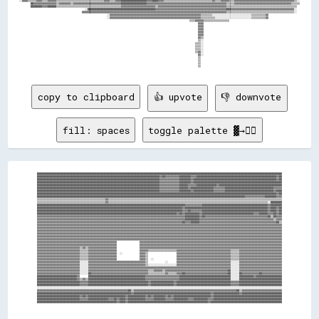
copy to clipboard
👍 upvote
👎 downvote
fill: spaces
toggle palette ▓→✊🏽
████████████████████████████████████████████████████████████████████████████████████████████████████████████████████████████████████████████████████████████████████████████

██████████████████████████████████████████████████████████████████████████████████████▓▓██▓▓▓▓▓▓▓▓▓▓████████▓▓▓▓████████████████████████████████████████████████████████▓▓██

██████████████████████████████████████████████████████████████████████████████████████▓▓▓▓▓▓▓▓▓▓▓▓▓▓████████▓▓██████████████████████████████████████████████████████████▓▓██

██████████████████████████████████████████████████████████████████████████████████████▓▓▓▓▓▓▓▓▓▓▓▓▓▓████████▓▓██████████████████████████████████████████████████████████████

██████████████████████████████████████████████████████████████████████████████████████▓▓▓▓▓▓▓▓▓▓▓▓▓▓██████▓▓▓▓▓▓██████████████▓▓████████████████████████████████████████████

██████████████████████████████████████████████████████████████████████████████████████▓▓▓▓▓▓▓▓▓▓▓▓▓▓██████▓▓████████████████▓▓▓▓▓▓▓▓██████████████████████████████████▓▓▓▓▓▓

██████████████████████████████████████████████████████████████████████████████████████▓▓▓▓▓▓▓▓▓▓▓▓▓▓████████▓▓██████████████▓▓▓▓▓▓▓▓██████████████████████████████████▓▓████

████████████████████████████████████████████████████████████████████████████████████████████████████████████████████████████████████████████████████████████████████████▓▓██

██████████████████████████████████████████████████████████████████████████████████████████████████████████████████████████████████████████████████▓▓▓▓▓▓▓▓▓▓▓▓▓▓████████▓▓▓▓

▒▒▒▒▒▒▒▒▒▒▒▒▒▒▒▒▒▒▒▒▒▒▒▒▒▒▒▒▒▒▒▒▒▒▒▒▒▒▒▒▒▒▒▒▒▒▒▒▓▓▒▒▒▒▒▒▒▒▒▒▒▒▒▒▒▒▒▒▒▒▒▒▒▒▒▒▒▒▒▒▒▒▒▒▒▒▒▒▒▒▒▒▒▒▒▒▒▒▒▒▒▒▒▒▒▒▒▒▒▒▒▒▒▒▒▒▒▒▒▒▒▒▒▒▒▒▒▒▒▒▒▒▒▒▒▒▒▒▒▒▒▒▒▒▒▒▒▒▒▒▒▒▒▒▒▒▒▒▒▒▒▒▒▒▒▒▒▒▒▒▒▒

▒▒▒▒▒▒▒▒▒▒▒▒▒▒▒▒▒▒▒▒▒▒▒▒▒▒▒▒▒▒▒▒▒▒▒▒▒▒▒▒▒▒▒▒▒▒▒▒▓▓▒▒▒▒▒▒▒▒▒▒▒▒▒▒▒▒▒▒▒▒▒▒▒▒▒▒▒▒▒▒▒▒▒▒▒▒▒▒▒▒▒▒▒▒▒▒▒▒▒▒▒▒▒▒▒▒▒▒▒▒▒▒▒▒▒▒▒▒▒▒▒▒▒▒▒▒▒▒▒▒▒▒▒▒▒▒▒▒▒▒▒▒▒▒▒▒▒▒▒▒▒▒▒▒▒▒▒▒▒▒▒▒░░████████

████████████████████████████████████████████████████████████████████████████████████████████████████████▓▓▓▓▓▓▓▓▓▓▓▓██████████████████████████████████████████████▓▓████████

██████████████████████████████████████████████████████████████████████████████████████████████████████▓▓██████████████████████████████████████████████████████████▓▓████▓▓██

██████████████████████████████████████████████████████████████████████████████████████████████████████▓▓▓▓██▓▓▓▓▓▓▓▓██████████████████████████████████████████████▓▓████▓▓██

██████████████████████████████████████████████████████████████████████████████████████████████████▓▓██▓▓██████████▓▓████████████████████████████████████▓▓▓▓██████▓▓▓▓██▓▓██

▓▓▓▓▓▓▓▓▓▓▓▓▓▓▓▓▓▓▓▓▓▓▓▓▓▓▓▓▓▓▓▓▓▓▓▓▓▓▓▓▓▓▓▓▓▓▓▓▓▓▓▓▓▓▓▓▓▓▓▓▓▓▓▓▓▓▓▓▓▓▓▓▓▓▓▓▓▓▓▓▓▓▓▓▓▓▓▓▓▓▓▓▓▓▓▓▓▓▓▓▓▓▓▓██████████▓▓██▓▓▓▓▓▓▓▓▓▓▓▓▓▓▓▓▓▓▓▓▓▓▓▓▓▓▓▓▓▓▓▓▓▓▓▓▓▓▓▓▓▓▓▓██▒▒██▓▓▓▓

▓▓▓▓▓▓▓▓▓▓▓▓▓▓▓▓▓▓▓▓▓▓▓▓▓▓▓▓▓▓▓▓▓▓▓▓▓▓▓▓▓▓▓▓▓▓▓▓▓▓▓▓▓▓▓▓▓▓▓▓▓▓▓▓▓▓▓▓▓▓▓▓▓▓▓▓▓▓▓▓▓▓▓▓▓▓▓▓▓▓▓▓▓▓▓▓▓▓▓▓▓▓▓▓██████████▓▓▓▓▓▓▓▓▓▓▓▓▓▓▓▓▓▓▓▓▓▓▓▓▓▓▓▓▓▓▓▓▓▓▓▓▓▓▓▓▓▓▓▓▓▓▓▓▓▓▓▓▒▒▓▓▓▓

▓▓▓▓▓▓▓▓▓▓▓▓▓▓▓▓▓▓▓▓▓▓▓▓▓▓▓▓▓▓▓▓▓▓▓▓▓▓▓▓▓▓▓▓▓▓▓▓▓▓▓▓▓▓▓▓▓▓▓▓▓▓▓▓▓▓▓▓▓▓▓▓▓▓▓▓▓▓▓▓▓▓▓▓▓▓▓▓▓▓▓▓▓▓▓▓▓▓▓▓▓▓██▓▓▓▓██████▓▓▓▓▓▓▓▓▓▓▓▓▓▓▓▓▓▓▓▓▓▓▓▓▓▓▓▓▓▓▓▓▓▓▓▓▓▓▓▓▓▓▓▓▓▓▓▓▓▓▓▓▓▓██▒▒

▓▓▓▓▓▓▓▓▓▓▓▓▓▓▓▓▓▓▓▓▓▓▓▓▓▓▓▓▓▓▓▓▓▓▓▓▓▓▓▓▓▓▓▓▓▓▓▓▓▓▓▓▓▓▓▓▓▓▓▓▓▓▓▓▓▓▓▓▓▓▓▓▓▓▓▓▓▓▓▓▓▓▓▓▓▓▓▓▓▓▓▓▓▓▓▓▓▓▓▓▓▓▓▓▓▓▓▓▓▓▓▓▓▓▓▓▓▓▓▓▓▓▓▓▓▓▓▓▓▓▓▓▓▓▓▓▓▓▓▓▓▓▓▓▓▓▓▓▓▓▓▓▓▓▓▓▓▓▓▓▓▓▓▓▓▓▓▓▓▓▓▓

▓▓▓▓▓▓▓▓▓▓▓▓▓▓▓▓▓▓▓▓▓▓▓▓▓▓▓▓▓▓▓▓▓▓▓▓▓▓▓▓▓▓▓▓▓▓▓▓▓▓▓▓▓▓▓▓▓▓▓▓▓▓▓▓▓▓▓▓▓▓▓▓▓▓▓▓▓▓▓▓▓▓▓▓▓▓▓▓▓▓▓▓▓▓▓▓▓▓▓▓▓▓▓▓▓▓▓▓▓▓▓▓▓▓▓▓▓▓▓▓▓▓▓▓▓▓▓▓▓▓▓▓▓▓▓▓▓▓▓▓▓▓▓▓▓▓▓▓▓▓▓▓▓▓▓▓▓▓▓▓▓▓▓▓▓▓▓▓▓▓▓▓

▓▓▓▓▓▓▓▓▓▓▓▓▓▓▓▓▓▓▓▓▓▓▓▓▓▓▓▓▓▓▓▓▓▓▓▓▓▓▓▓▓▓▓▓▓▓▓▓▓▓▓▓▓▓▓▓▓▓▓▓▓▓▓▓▓▓▓▓▓▓▓▓▓▓▓▓▓▓▓▓▓▓▓▓▓▓▓▓▓▓▓▓▓▓▓▓▓▓▓▓▓▓▓▓▓▓▓▓▓▓▓▓▓▓▓▓▓▓▓▓▓▓▓▓▓▓▓▓▓▓▓▓▓▓▓▓▓▓▓▓▓▓▓▓▓▓▓▓▓▓▓▓▓▓▓▓▓▓▓▓▓▓▓▓▓▓▓▓▓▓▓▓

▓▓▓▓▓▓▓▓▓▓▓▓▓▓▓▓▓▓▓▓▓▓▓▓▓▓▓▓▓▓▓▓▓▓▓▓▓▓▓▓▓▓▓▓▓▓▓▓▓▓▓▓▓▓▓▓▓▓▓▓▓▓▓▓▓▓▓▓▓▓▓▓▓▓▓▓▓▓▓▓▓▓▓▓▓▓▓▓▓▓▓▓▓▓▓▓▓▓▓▓▓▓▓▓▓▓▓▓▓▓▓▓▓▓▓▓▓▓▓▓▓▓▓▓▓▓▓▓▓▓▓▓▓▓▓▓▓▓▓▓▓▓▓▓▓▓▓▓▓▓▓▓▓▓▓▓▓▓▓▓▓▓▓▓▓▓▓▓▓▓▓▓

▓▓▓▓▓▓▓▓▓▓▓▓▓▓▓▓▓▓▓▓▓▓▓▓▓▓▓▓▓▓▓▓▓▓▓▓▓▓▓▓▓▓▓▓▓▓▓▓▓▓▓▓▓▓▓▓▓▓▓▓▓▓▓▓▓▓▓▓▓▓▓▓▓▓▓▓▓▓▓▓▓▓▓▓▓▓▓▓▓▓▓▓▓▓▓▓▓▓▓▓▓▓▓▓▓▓▓▓▓▓▓▓▓▓▓▓▓▓▓▓▓▓▓▓▓▓▓▓▓▓▓▓▓▓▓▓▓▓▓▓▓▓▓▓▓▓▓▓▓▓▓▓▓▓▓▓▓▓▓▓▓▓▓▓▓▓▓▓▓▓▓▓

▓▓▓▓▓▓▓▓▓▓▓▓▓▓▓▓▓▓▓▓▓▓▓▓▓▓▓▓▓▓▓▓▓▓▓▓▓▓▓▓▓▓▓▓▓▓▓▓▓▓▓▓▓▓▓▓▓▓▓▓▓▓▓▓▓▓▓▓▓▓▓▓▓▓▓▓▓▓▓▓▓▓▓▓▓▓▓▓▓▓▓▓▓▓▓▓▓▓▓▓▓▓▓▓▓▓▓▓▓▓▓▓▓▓▓▓▓▓▓▓▓▓▓▓▓▓▓▓▓▓▓▓▓▓▓▓▓▓▓▓▓▓▓▓▓▓▓▓▓▓▓▓▓▓▓▓▓▓▓▓▓▓▓▓▓▓▓▓▓▓▓▓

▓▓▓▓▓▓▓▓▓▓▓▓▓▓▓▓▓▓▓▓▓▓▓▓▓▓▓▓▓▓▓▓▓▓▓▓▓▓▓▓▓▓▓▓▓▓▓▓▓▓▓▓▓▓▓▓                ▓▓▓▓▓▓▓▓▓▓▓▓▓▓▓▓▓▓▓▓▓▓▓▓▓▓▓▓▓▓▓▓▓▓▓▓▓▓▓▓▓▓▓▓▓▓▓▓▓▓▓▓▓▓▓▓▓▓▓▓▓▓▓▓▓▓▓▓▓▓▓▓▓▓▓▓▓▓▓▓▓▓▓▓▓▓▓▓▓▓▓▓▓▓▓▓▓▓▓▓

▓▓▓▓▓▓▓▓▓▓▓▓▓▓▓▓▓▓▓▓▓▓▓▓▓▓▓▓▓▓▓▓▓▓▓▓▓▓▓▓▓▓▓▓▓▓▓▓▓▓▓▓▓▓▓▓                ▓▓▓▓▓▓▓▓▓▓▓▓▓▓▓▓▓▓▓▓▓▓▓▓▓▓▓▓▓▓▓▓▓▓▓▓▓▓▓▓▓▓▓▓▓▓▓▓▓▓▓▓▓▓▓▓▓▓▓▓▓▓▓▓▓▓▓▓▓▓▓▓▓▓▓▓▓▓▓▓▓▓▓▓▓▓▓▓▓▓▓▓▓▓▓▓▓▓▓▓

▓▓▓▓▓▓▓▓▓▓▓▓▓▓▓▓▓▓▓▓▓▓▓▓▓▓▓▓▓▓▒▒▓▓▒▒▓▓▓▓▓▓▓▓▓▓▓▓▓▓▓▓▓▓▓▓                ▓▓▓▓▓▓▓▓▓▓▓▓▓▓▓▓▓▓▓▓▓▓▓▓▓▓▓▓▓▓▓▓▓▓▓▓▓▓▓▓▓▓▓▓▓▓▓▓▓▓▓▓▓▓▓▓▓▓▓▓▓▓▓▓▓▓▓▓▓▓▓▓▓▓▓▓▓▓▓▓▓▓▓▓▓▓▓▓▓▓▓▓▓▓▓▓▓▓▓▓

▓▓▓▓▓▓▓▓▓▓▓▓▓▓▓▓▓▓▓▓▓▓▓▓▓▓▓▓▓▓▒▒▒▒▒▒▓▓▓▓▓▓▓▓▓▓▓▓▓▓▓▓▓▓▓▓                ▓▓▓▓▓▓▒▒▒▒▒▒▒▒▒▒▒▒▒▒▒▒▒▒▒▒▓▓▓▓▓▓▓▓▓▓▓▓▓▓▓▓▓▓▓▓▓▓▓▓▓▓▓▓▓▓▓▓▓▓▓▓▓▓▒▒▒▒▒▒▓▓▓▓▓▓▓▓▓▓▓▓▓▓▓▓▓▓▓▓▓▓▓▓▓▓▓▓▓▓

▓▓▓▓▓▓▓▓▓▓▓▓▓▓▓▓▓▓▓▓▓▓▓▓▓▓▓▓▓▓▒▒▒▒▒▒▓▓▓▓▓▓▓▓▓▓▓▓▓▓▓▓▓▓▓▓  ░░            ▓▓▓▓▒▒                    ▓▓▓▓▓▓▓▓▓▓▓▓▓▓▓▓▓▓▓▓▓▓▓▓▓▓▓▓▓▓▓▓▓▓▓▓▓▓▒▒▒▒▒▒▓▓▓▓▓▓▓▓▓▓▓▓▓▓▓▓▓▓▓▓▓▓▓▓▓▓▓▓▓▓

▓▓▓▓▓▓▓▓▓▓▓▓▓▓▓▓▓▓▓▓▓▓▓▓▓▓▓▓▓▓▒▒▒▒▒▒▓▓▓▓▓▓▓▓▓▓▓▓▓▓▓▓▓▓▓▓                ▓▓▓▓▒▒                    ▓▓▓▓▓▓▓▓▓▓▓▓▓▓▓▓▓▓▓▓▓▓▓▓▓▓▓▓▓▓▓▓▓▓▓▓▓▓▒▒▒▒▒▒▓▓▓▓▓▓▓▓▓▓▓▓▓▓▓▓▓▓▓▓▓▓▓▓▓▓▓▓▓▓

▓▓▓▓▓▓▓▓▓▓▓▓▓▓▓▓▓▓▓▓▓▓▓▓▓▓▓▓▓▓▒▒▒▒▒▒▓▓▓▓▓▓▓▓▓▓▓▓▓▓▓▓▓▓▓▓                ▓▓▓▓▒▒  ░░                ▓▓▓▓▓▓▓▓▓▓▓▓▓▓▓▓▓▓▓▓▓▓▓▓▓▓▓▓▓▓▓▓▓▓▓▓▓▓▒▒▒▒▒▒▓▓▓▓▓▓▓▓▓▓▓▓▓▓▓▓▓▓▓▓▓▓▓▓▓▓▓▓▓▓

▓▓▓▓▓▓▓▓▓▓▓▓▓▓▓▓▓▓▓▓▓▓▓▓▓▓▓▓▓▓░░░░░░▓▓▓▓▓▓▓▓▓▓▓▓▓▓▓▓▓▓▓▓▓▓▓▓▓▓▓▓▓▓▓▓▓▓▓▓▓▓▓▓▒▒            ░░      ▓▓▓▓▓▓▓▓▓▓▓▓▓▓▓▓▓▓▓▓▓▓▓▓▓▓▓▓▓▓▓▓▓▓▓▓▓▓░░░░░░▓▓▓▓▓▓▓▓▓▓▓▓▓▓▓▓▓▓▓▓▓▓▓▓▓▓▓▓▓▓

▓▓▓▓▓▓▓▓▓▓▓▓▓▓▓▓▓▓▓▓▓▓▓▓▓▓▓▓▓▓░░░░░░▓▓▓▓▓▓▓▓▓▓▓▓▓▓▓▓▓▓▓▓▓▓▓▓▓▓▓▓▓▓▓▓▓▓▓▓▓▓▓▓▒▒░░░░░░░░░░░░░░░░░░░░▓▓▓▓▓▓▓▓▓▓▓▓▓▓▓▓▓▓▓▓▓▓▓▓▓▓▓▓▓▓▓▓▓▓▓▓▓▓░░░░░░▓▓▓▓▓▓▓▓▓▓▓▓▓▓▓▓▓▓▓▓▓▓▓▓▓▓▓▓▓▓

▓▓▓▓▓▓▓▓▓▓▓▓▓▓▓▓▓▓▓▓▓▓▓▓▓▓▓▓▓▓░░░░░░▓▓▓▓▓▓▓▓▓▓▓▓▓▓▓▓▓▓▓▓▓▓▓▓▓▓▓▓▓▓▓▓▓▓▓▓▓▓▓▓▓▓▓▓▓▓▓▓▓▓▓▓▓▓▓▓▓▓▓▓▓▓▓▓▓▓▓▓▓▓▓▓▓▓▓▓▓▓▓▓▓▓▓▓▓▓▓▓▓▓▓▓▓▓▓▓▓▓▓▓░░░░░░▓▓▓▓▓▓▓▓▓▓▓▓▓▓▓▓▓▓▓▓▓▓▓▓▓▓▓▓▓▓

▓▓▓▓▓▓▓▓▓▓▓▓▓▓▓▓▓▓▓▓▓▓▓▓▓▓▓▓▓▓░░░░░░▓▓▓▓▓▓▓▓▓▓▓▓▓▓▓▓▓▓▓▓▓▓▓▓▓▓▓▓▓▓▓▓▓▓▓▓▓▓▓▓▓▓▒▒▒▒▓▓▓▓▓▓▒▒▓▓▓▓▓▓▓▓▓▓▓▓▓▓▓▓▓▓▓▓▓▓▓▓▓▓▓▓▓▓▓▓▓▓▓▓▓▓▓▓▓▓▓▓██░░░░░░▓▓▓▓▓▓▓▓▓▓▓▓▓▓▓▓▓▓▓▓▓▓▓▓▓▓▓▓▓▓

▓▓▓▓▓▓▓▓▓▓▓▓▓▓▓▓▓▓▓▓▓▓▓▓▓▓▓▓▓▓░░░░░░██▓▓▓▓▓▓▓▓▓▓▓▓▓▓▓▓▓▓▓▓▓▓▓▓▓▓▓▓▓▓▓▓▓▓▓▓▓▓▓▓▒▒▒▒▒▒▒▒▒▒▒▒▓▓▒▒▒▒▒▒▓▓▓▓██▓▓▓▓▓▓▓▓▓▓▓▓▓▓▓▓▓▓▓▓▓▓▓▓▓▓▓▓▓▓██░░░░░░██▓▓▓▓▓▓▓▓▓▓▓▓██▓▓▓▓▓▓▓▓▓▓▓▓▓▓

████████████████████████████▓▓      ████████████████████████████████████████▓▓▓▓▓▓▓▓▓▓▓▓▓▓▓▓▓▓▓▓▓▓▓▓████████████████████████████████████░░░░░░██████████▓▓██████████████████

████████████████████████████▓▓▒▒▓▓▒▒████████████████████████████████████████▓▓▓▓▓▓▓▓▓▓▓▓▓▓▓▓▓▓▓▓▓▓▓▓████████████████████████████████████░░░░░░██████████████████████████████

██████████████████████████████▓▓▓▓▓▓██████████████████████████████████████████▓▓████████████████▓▓██████████████████████████████████████▓▓▓▓▓▓██████████████████████████████

██████████████████████████████▓▓▓▓▓▓██████████████████████████████████████████▓▓████████████████▓▓██████████████████████████████████████▓▓▓▓▓▓██████████████████████████████

░░░░░░░░░░░░░░░░░░░░░░░░░░░░░░░░░░░░░░░░░░░░░░░░░░░░░░░░░░░░░░░░░░░░░░░░░░░░░░░░░░░░░░░░░░░░░░░░░░░░░░░░░░░░░░░░░░░░░░░░░░░░░░░░░░░░░░░░░░░░░░░░░░░░░░░░░░░░░░░░░░░░░░░░░░░░

▓▓▓▓▓▓▓▓▓▓▓▓▓▓▓▓▓▓▓▓▓▓▓▓▓▓▓▓▓▓▓▓▓▓▓▓▓▓▓▓▓▓▓▓▓▓▓▓▓▓▓▓▓▓▓▓▓▓▓▓▓▓▓▓██▒▒▓▓▓▓▓▓▓▓▓▓▓▓▓▓▓▓▓▓▓▓▓▓▓▓▓▓▓▓▓▓▓▓▓▓▓▓▓▓▓▓▓▓▓▓▓▓▓▓▓▓▓▓▓▓▓▓▓▓▓▓▓▓▓▓▓▓▓▓▓▓▓▓██▒▒▓▓▓▓▓▓▓▓▓▓▓▓▓▓▓▓▓▓▓▓▓▓▓▓▓▓▓▓

██████████████████████████████████████████████████████████████████▓▓██████████████████████████████████████████████████████▓▓██████████████████▓▓████████████████████████████

██████████████████████████████▓▓██▓▓██████████████████████████▓▓████████████▓▓██▓▓████████▓▓██▓▓██████████████████████████▓▓████████████████████████████████████████████████

██████████████████████████████▓▓▓▓▓▓██████████████▓▓▓▓██▓▓████▓▓████████████▓▓▓▓▓▓████████▓▓▓▓▓▓██████████▓▓▓▓██████████▓▓▓▓████████████████████████████████████████████████
