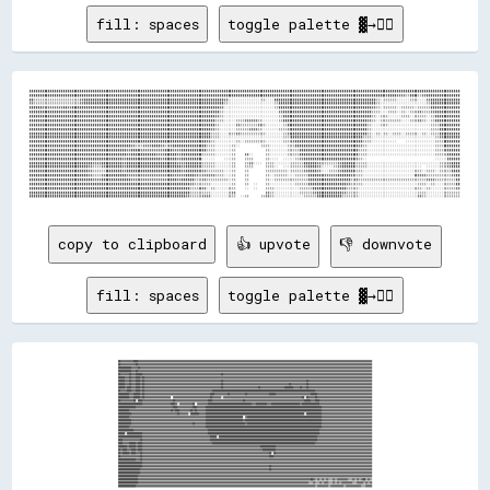
fill: spaces
toggle palette ▓→✊🏽
████████████████████████████████████████████████████████████████████████████████████████████████████████████████████████████████████████████████████████████████████████████████████████████████████████████

████████████████████████████████████████████████████████████████████████████████████████████████████████████████████████████████████████████████████████████████████████▓▓████▓▓▓▓▒▒████▒▒▓▓████████████████

██▒▒▒▒▒▒▒▒▒▒▒▒▒▒▒▒▒▒▒▒▒▒▓▓██████████████████████████████████████████████████████████████████▓▓░░░░░░░░░░░░░░░░▒▒░░░░████████████████████████████████████████████████▒▒░░▒▒▒▒▒▒░░░░░░▒▒▒▒░░░░▓▓██████████████

▓▓▒▒▒▒▒▒▒▒▒▒▒▒▒▒▒▒▒▒▒▒▒▒▓▓██████████████████████████████████████████████████████████████████▒▒░░░░░░░░░░░░░░░░░░░░░░▒▒██████████████████████████████████████████████▒▒░░░░░░░░░░░░░░░░░░░░░░▒▒██████████████

██████▓▓▓▓▓▓▓▓▓▓██▓▓██████████████████████████████████████████████████████████████████████▓▓░░░░░░░░░░░░░░░░░░░░░░░░▒▒████████████████████████████████████████████▓▓▒▒░░▒▒▒▒▒▒░░▒▒▒▒▒▒░░▒▒▒▒▒▒██████████████

██████████████████████████████████████████████████████████████████████████████████████████▒▒░░░░░░░░░░░░░░░░░░░░░░░░░░▓▓██████████████████████████████████████████▒▒▒▒░░░░▒▒▒▒░░▒▒░░▒▒▒▒▓▓▒▒▒▒▓▓████████████

████████████████████████████████████████████████████████████████████████████████████████▓▓▒▒░░░░░░░░░░░░░░░░░░░░░░░░░░▒▒██████████████████████████████████████████▒▒░░▒▒▒▒░░░░░░▒▒▒▒░░▒▒▒▒▒▒░░▒▒████████████

████████████████████████████████████████████████████████████████████████████████████████▒▒▒▒░░░░░░▒▒▒▒▓▓▓▓▓▓▒▒░░░░░░░░▒▒████████████████████████████████████████▓▓▒▒░░▒▒▒▒▒▒▒▒▒▒░░░░▒▒▒▒▓▓▒▒░░▒▒████████████

████████████████████████████████████████████████████████████████████████████████████████▒▒░░░░░░░░▓▓▒▒▒▒▒▒▒▒▓▓▒▒░░░░░░░░▒▒██████████████████████████████████████▒▒░░░░▒▒▒▒░░░░░░░░░░░░░░░░░░░░▒▒▒▒██████████

██████████████████████████████████████████████████████████████████████████████████████▓▓▒▒░░░░░░░░▒▒▒▒▒▒▓▓▓▓▒▒░░░░░░░░▒▒▒▒▓▓████████████████████████████████████▒▒░░░░░░░░░░░░░░░░░░░░░░░░░░░░▒▒▒▒██████████

██████████████████████████████████████████████████████████████████████████████████████▒▒▒▒░░░░▒▒▒▒▓▓▒▒▒▒▒▒▒▒▒▒▒▒░░░░░░░░▒▒▓▓████████████████████████████████████▒▒░░▒▒░░▒▒░░▒▒▒▒░░▒▒▒▒▒▒░░▒▒░░▒▒▒▒██████████

██████████████████████████████████████████████████████████████████████████████████████▒▒▒▒░░░░░░░░░░░░░░░░░░░░░░░░░░░░░░▒▒▒▒██████████████████████████████████▒▒▒▒░░░░░░░░░░░░░░░░░░░░░░░░░░░░░░▒▒▓▓████████

████████████████████████████████████████████████████████████████████████████████████▓▓▒▒░░░░░░░░░░▒▒░░▒▒▒▒▒▒▒▒▒▒░░░░░░░░▒▒▒▒▓▓████████████████████████████████▒▒▒▒░░░░░░░░░░░░    ░░░░░░░░░░░░░░▒▒▒▒████████

████████████████████████████████████████████████▓▓▒▒▒▒▓▓▓▓████▓▓▒▒▓▓████████████████▒▒▒▒░░░░░░░░▒▒░░          ▒▒▒▒░░░░░░░░▒▒▒▒██████████████████████████████▓▓▒▒░░░░░░░░░░░░░░░░░░░░░░░░░░░░░░░░▒▒▒▒████████

██████████████████████████████████████████████▓▓████▓▓▓▓▓▓▓▓▓▓▓▓████▓▓▓▓████████████▒▒▒▒░░░░░░░░▒▒              ▒▒░░░░░░░░▒▒▒▒▒▒████████████████████████████▒▒▒▒░░░░░░░░░░░░░░░░░░░░░░░░░░░░░░░░▒▒▒▒▓▓██████

██████████████████████████████████████████████▓▓████████████▓▓▓▓██████▓▓██████████▒▒▒▒▒▒░░░░░░░░▒▒    ▓▓░░      ▒▒░░░░░░░░▒▒▒▒▒▒████████████████████████████▒▒▒▒░░░░░░░░░░░░░░░░░░░░░░░░░░░░░░░░▒▒▒▒▒▒██████

████████████████████████████████████████████▓▓████████████████▓▓██████▓▓██████████░░░░░░    ░░░░▒▒    ▒▒▒▒      ▒▒░░░░  ░░░░░░▒▒▓▓████████████████████████▓▓▒▒░░                                ░░░░░░██████

██████████████████████████████▓▓▓▓██████████▓▓████████████████████████▓▓▓▓██████▓▓▒▒▒▒▒▒░░░░░░░░▒▒    ▒▒▓▓░░░░  ▒▒▒▒░░░░░░░░▒▒▒▒▒▒██████▓▓▒▒▒▒▒▒▒▒▓▓██████▒▒▒▒▒▒░░░░░░░░░░░░░░░░░░░░░░░░░░░░░░░░░░▒▒▒▒▓▓████

████████████████████████████▓▓▒▒▒▒▓▓████████▓▓██████████████████████████▓▓██████▓▓▒▒▒▒▒▒░░░░░░░░▒▒    ▒▒▒▒      ▒▒▒▒░░  ░░░░▒▒▒▒▒▒▓▓████▓▓░░░░░░▒▒▓▓██████▒▒▒▒▒▒░░░░░░░░░░░░░░░░░░░░░░░░░░  ░░░░░░▒▒▒▒▓▓████

████████████████████████████▓▓▒▒▒▒▒▒████████▓▓██████████████████████████▓▓██████▓▓▓▓▒▒▒▒▒▒▒▒░░░░▒▒    ▒▒        ▒▒▒▒▒▒▒▒▒▒░░▒▒▒▒▒▒▓▓████▓▓░░░░▒▒▒▒▓▓██████▒▒▒▒░░░░░░░░░░░░░░░░░░░░░░░░▒▒▒▒░░▒▒▒▒░░▒▒▒▒▒▒████

████████████████████████████▓▓▒▒▒▒▓▓██████████▓▓▓▓▓▓▓▓▓▓▓▓▓▓▓▓▓▓▓▓██▓▓▓▓▓▓████▓▓▒▒▓▓▓▓▓▓▒▒▒▒░░░░▒▒    ▒▒        ▒▒░░▒▒▒▒▒▒░░░░▒▒▒▒▒▒██████▓▓▓▓▓▓▓▓██████▓▓▒▒▒▒░░░░░░░░░░░░░░░░░░░░░░░░▓▓▓▓▓▓▒▒▒▒▒▒▒▒▒▒▒▒▓▓██

██████████████████████████████▓▓▓▓██████████████▓▓▓▓▓▓▓▓▓▓▓▓▓▓▓▓▓▓████▓▓██████▒▒▒▒▓▓▒▒▒▒▒▒▒▒▒▒░░▒▒    ▒▒        ▒▒░░▒▒▒▒▒▒▒▒▒▒▒▒▒▒▒▒████████████████████▒▒▓▓▒▒▒▒▒▒▒▒▒▒▒▒▒▒▒▒▒▒▒▒▒▒▒▒▒▒▒▒▒▒▒▒▓▓▓▓▒▒▒▒▒▒▒▒▒▒██

████████████████████████████████████████████████████████████████████████████▓▓▒▒▒▒▒▒▒▒░░░░░░░░░░▒▒    ▒▒  ░░    ▒▒░░░░░░░░░░░░▒▒▒▒▒▒██████████████████▓▓▒▒▒▒▒▒░░░░░░░░░░░░░░░░░░░░░░░░░░▒▒▒▒░░▒▒░░░░▒▒▒▒▒▒██

████████████████████████████████████████████████████████████████████████████▒▒▒▒▓▓▓▓░░▒▒░░░░░░▒▒▒▒    ░░  ░░    ▒▒▒▒░░░░░░░░░░░░▒▒▒▒▒▒████████████████▒▒▒▒▒▒░░░░░░░░░░░░░░░░░░░░░░░░░░▒▒▒▒░░▒▒░░░░░░▒▒▒▒▒▒▓▓

████████████████████████████████████████████████████████████████████████████▒▒▒▒▒▒▒▒▒▒░░░░░░░░▒▒▓▓              ▓▓▒▒░░░░░░░░░░░░▒▒▒▒▒▒▓▓████████████▓▓▒▒▒▒▒▒░░░░░░░░░░░░░░░░░░░░░░░░░░░░▒▒▒▒░░░░░░░░▒▒▒▒▒▒▒▒

copy to clipboard
👍 upvote
👎 downvote
fill: spaces
toggle palette ▓→✊🏽
██▓▓▓▓▓▓▓▓▓▓▓▓████▓▓▓▓▓▓▓▓▓▓▓▓▓▓▓▓▓▓▓▓▓▓▓▓▓▓▓▓▓▓▓▓▓▓▓▓▓▓▓▓▓▓▓▓▓▓▓▓▓▓▓▓▓▓▓▓▓▓▓▓▓▓▓▓▓▓▓▓▓▓▓▓▓▓▓▓▓▓▓▓▓▓▓▓▓▓▓▓▓▓▓▓▓▓▓▓▓▓▓▓▓▓▓▓▓▓▓▓▓▓▓▓▓▓▓▓▓▓▓▓▓▓▓▓▓▓▓▓▓▓▓▓▓▓▓▓▓▓▓▓▓▓▓▓▓▓▓▓▓▓▓▓▓▓▓▓▓▓▓▓▓▓▓▓▓▓▓▓▓▓▓▓▓▓▓▓▓▓▓▓▓▓▓▓▓▓▓▓▓▓▓▓▓▓▓▓▓▓▓▓▓▓▓▓▓▓▓▓▓▓▓▓▓▓

██▓▓▓▓▓▓▓▓▓▓▓▓▓▓██▓▓▓▓▓▓▓▓▓▓▓▓▓▓▓▓▓▓▓▓▓▓▓▓▓▓▓▓▓▓▓▓▓▓▓▓▓▓▓▓▓▓▓▓▓▓▓▓▓▓▓▓▓▓▓▓▓▓▓▓▓▓▓▓▓▓▓▓▓▓▓▓▓▓▓▓▓▓▓▓▓▓▓▓▓▓▓▓▓▓▓▓▓▓▓▓▓▓▓▓▓▓▓▓▓▓▓▓▓▓▓▓▓▓▓▓▓▓▓▓▓▓▓▓▓▓▓▓▓▓▓▓▓▓▓▓▓▓▓▓▓▓▓▓▓▓▓▓▓▓▓▓▓▓▓▓▓▓▓▓▓▓▓▓▓▓▓▓▓▓▓▓▓▓▓▓▓▓▓▓▓▓▓▓▓▓▓▓▓▓▓▓▓▓▓▓▓▓▓▓▓▓▓▓▓▓▓▓▓▓▓▓▓▓

████████████▓▓▓▓▓▓██▓▓▓▓▓▓▓▓▓▓▓▓▓▓▓▓▓▓▓▓▓▓▓▓▓▓▓▓▓▓▓▓▓▓▓▓▓▓▓▓▓▓▓▓▓▓▓▓▓▓▓▓▓▓▓▓▓▓▓▓▓▓▓▓▓▓▓▓▓▓▓▓▓▓▓▓▓▓▓▓▓▓▓▓▓▓▓▓▓▓▓▓▓▓▓▓▓▓▓▓▓▓▓▓▓▓▓▓▓▓▓▓▓▓▓▓▓▓▓▓▓▓▓▓▓▓▓▓▓▓▓▓▓▓▓▓▓▓▓▓▓▓▓▓▓▓▓▓▓▓▓▓▓▓▓▓▓▓▓▓▓▓▓▓▓▓▓▓▓▓▓▓▓▓▓▓▓▓▓▓▓▓▓▓▓▓▓▓▓▓▓▓▓▓▓▓▓▓▓▓▓▓▓▓▓▓▓▓▓▓▓▓

████████████▓▓▓▓██▓▓▓▓▓▓▓▓▓▓▓▓▓▓▓▓▓▓▓▓▓▓▓▓▓▓▓▓▓▓▓▓▓▓▓▓▓▓▓▓▓▓▓▓▓▓▓▓▓▓▓▓▓▓▓▓▓▓▓▓▓▓▓▓▓▓▓▓▓▓▓▓▓▓▓▓▓▓▓▓▓▓▓▓▓▓▓▓▓▓▓▓▓▓▓▓▓▓▓▓▓▓▓▓▓▓▓▓▓▓▓▓▓▓▓▓▓▓▓▓▓▓▓▓▓▓▓▓▓▓▓▓▓▓▓▓▓▓▓▓▓▓▓▓▓▓▓▓▓▓▓▓▓▓▓▓▓▓▓▓▓▓▓▓▓▓▓▓▓▓▓▓▓▓▓▓▓▓▓▓▓▓▓▓▓▓▓▓▓▓▓▓▓▓▓▓▓▓▓▓▓▓▓▓▓▓▓▓▓▓▓▓▓▓

██▓▓▓▓▓▓▓▓██▓▓▓▓██████▓▓▓▓▓▓▓▓▓▓▓▓▓▓▓▓▓▓▓▓▓▓▓▓▓▓▓▓▓▓▓▓▓▓▓▓▓▓▓▓▓▓▓▓▓▓▓▓▓▓▓▓▓▓▓▓▓▓▓▓▓▓▓▓▓▓▓▓▓▓▓▓██▓▓▓▓▓▓▓▓▓▓▓▓▓▓▓▓▓▓▓▓▓▓▓▓▓▓▓▓▓▓▓▓▓▓▓▓▓▓▓▓▓▓▓▓▓▓▓▓▓▓▓▓▓▓▓▓▓▓▓▓▓▓▓▓▓▓▓▓▓▓▓▓▓▓▓▓▓▓▓▓▓▓▓▓▓▓▓▓▓▓▓▓▓▓▓▓▓▓▓▓▓▓▓▓▓▓▓▓▓▓▓▓▓▓▓▓▓▓▓▓▓▓▓▓▓▓▓▓▓▓▓▓▓▓▓▓

██████▓▓▓▓██▓▓▓▓████▓▓██▓▓▓▓▓▓▓▓▓▓▓▓▓▓▓▓▓▓▓▓▓▓▓▓▓▓▓▓▓▓▓▓▓▓▓▓▓▓▓▓▓▓▓▓▓▓▓▓▓▓▓▓▓▓▓▓▓▓▓▓▓▓▓▓▓▓▓▓▓▓▓▓▓▓▓▓▓▓▓▓▓▓▓▓▓▓▓▓▓▓▓▓▓▓▓▓▓▓▓▓▓▓▓▓▓▓▓▓▓▓▓▓▓▓▓▓▓▓▓▓▓▓▓▓▓▓▓▓▓▓▓▓▓▓▓▓▓▓▓▓▓▓▓▓▓▓▓▓▓▓▓▓▓▓▓▓▓▓▓▓▓▓▓▓▓▓▓▓▓▓▓▓▓▓▓▓▓▓▓▓▓▓▓▓▓▓▓▓▓▓▓▓▓▓▓▓▓▓▓▓▓▓▓▓▓▓▓▓

██████▓▓▓▓██▓▓▓▓████▓▓██▓▓▓▓▓▓▓▓▓▓▓▓▓▓▓▓▓▓▓▓▓▓▓▓▓▓▓▓▓▓▓▓▓▓▓▓▓▓▓▓▓▓▓▓▓▓▓▓▓▓▓▓▓▓▓▓▓▓▓▓▓▓▓▓▓▓▓▓▓▓██▓▓▓▓▓▓▓▓▓▓▓▓▓▓▓▓▓▓▓▓▓▓▓▓▓▓▓▓▓▓▓▓▓▓▓▓▓▓▓▓▓▓▓▓▓▓▓▓▓▓▓▓▓▓▓▓▓▓▓▓▓▓▓▓▓▓▓▓▓▓▓▓▓▓▓▓██▓▓▓▓▓▓▓▓▓▓▓▓▓▓▓▓▓▓▓▓▓▓▓▓▓▓▓▓▓▓▓▓▓▓▓▓▓▓▓▓▓▓▓▓▓▓▓▓▓▓▓▓▓▓▓▓▓▓

██████▓▓▓▓██▓▓▓▓████▓▓██▓▓▓▓▓▓▓▓▓▓▓▓▓▓▓▓▓▓▓▓▓▓▓▓▓▓▓▓▓▓▓▓▓▓▓▓▓▓▓▓▓▓▓▓▓▓▓▓▓▓▓▓▓▓▓▓▓▓▓▓▓▓▓▓▓▓▓▓▓▓██▓▓▓▓▓▓▓▓▓▓▓▓▓▓▓▓▓▓▓▓▓▓▓▓▓▓▓▓▓▓▓▓▓▓▓▓▓▓▓▓▓▓▓▓▓▓▓▓▓▓▓▓▓▓▓▓▓▓▓▓██▓▓▓▓▓▓▓▓▓▓▓▓▓▓██▓▓▓▓▓▓▓▓▓▓▓▓▓▓▓▓▓▓▓▓▓▓▓▓▓▓▓▓▓▓▓▓▓▓▓▓▓▓▓▓▓▓▓▓▓▓▓▓▓▓▓▓▓▓▓▓▓▓

██████▓▓████▓▓▓▓████▓▓██▓▓▓▓▓▓▓▓▓▓▓▓▓▓▓▓▓▓▓▓▓▓▓▓▓▓▓▓▓▓▓▓▓▓▓▓▓▓▓▓▓▓▓▓▓▓▓▓▓▓▓▓▓▓▓▓▓▓▓▓▓▓▓▓▓▓▓▓▓▓██▓▓▓▓▓▓▓▓▓▓▓▓▓▓▓▓▓▓▓▓▓▓▓▓▓▓▓▓▓▓▓▓██▓▓▓▓▓▓▓▓▓▓▓▓▓▓▓▓▓▓▓▓▓▓████████▓▓▓▓▓▓██▓▓▓▓██▓▓▓▓▓▓▓▓▓▓▓▓▓▓▓▓▓▓▓▓▓▓▓▓▓▓▓▓▓▓▓▓▓▓▓▓▓▓▓▓▓▓▓▓▓▓▓▓▓▓▓▓▓▓▓▓▓▓

██▓▓▓▓▓▓████▓▓▓▓████▓▓██▓▓▓▓▓▓▓▓▓▓▓▓▓▓▓▓▓▓▓▓▓▓▓▓▓▓▓▓▓▓▓▓▓▓▓▓▓▓▓▓▓▓▓▓▓▓▓▓▓▓▓▓▓▓▓▓▓▓▓▓▓▓██████████████████████████████████████████████████████████████████████████████████████████████▓▓▓▓▓▓▓▓▓▓▓▓▓▓▓▓▓▓▓▓▓▓▓▓▓▓▓▓▓▓▓▓▓▓▓▓▓▓▓▓▓▓▓▓▓▓▓▓▓▓▓▓

██████████▓▓▓▓██████▓▓██▓▓▓▓▓▓▓▓▓▓▓▓▓▓▓▓▓▓▓▓▓▓▓▓▓▓▓▓▓▓▓▓▓▓▓▓▓▓▓▓▓▓▓▓▓▓▓▓▓▓▓▓▓▓▓▓▓▓▓▓████▓▓▓▓▓▓▓▓▓▓▓▓██▓▓▓▓▓▓▓▓▓▓▓▓▓▓██▓▓▓▓▓▓▓▓▓▓▓▓▓▓▓▓▓▓▓▓██████▓▓▓▓▓▓▓▓▓▓▓▓▓▓▓▓▓▓▓▓▓▓▓▓▓▓▓▓▓▓▓▓██████▓▓▓▓▓▓▓▓▓▓▓▓▓▓▓▓▓▓▓▓▓▓▓▓▓▓▓▓▓▓▓▓▓▓▓▓▓▓▓▓▓▓▓▓▓▓▓▓▓▓

██████████▓▓▓▓██████▓▓██▓▓▓▓▓▓▓▓▓▓▓▓▓▓▓▓▓▓▓▓▓▓▓▓  ▓▓▓▓▓▓▓▓▓▓▓▓▓▓▓▓▓▓▓▓▓▓▓▓▓▓▓▓▓▓▓▓▓▓██▓▓▓▓▓▓▓▓░░▓▓▓▓▓▓▓▓▓▓▓▓▓▓▓▓▓▓▓▓▓▓▓▓▓▓▓▓▓▓▓▓▓▓▓▓▓▓▓▓▓▓▓▓▓▓▓▓▓▓▓▓▓▓▓▓▓▓▓▓▓▓▓▓▓▓▓▓▓▓▓▓██░░██▓▓▓▓▓▓██▓▓▓▓▓▓▓▓▓▓▓▓▓▓▓▓▓▓▓▓▓▓▓▓▓▓▓▓▓▓▓▓▓▓▓▓▓▓▓▓▓▓▓▓▓▓▓▓▓▓

██▓▓▓▓▓▓▓▓▓▓▓▓██░░████▓▓▓▓▓▓▓▓▓▓▓▓▓▓▓▓▓▓▓▓▓▓▓▓▓▓▓▓██▓▓▓▓▓▓▓▓▓▓▓▓▓▓▓▓▓▓▓▓▓▓▓▓▓▓▓▓▓▓████▓▓▓▓▓▓▓▓▓▓▓▓▓▓▓▓▓▓▓▓▓▓▓▓▓▓▓▓██▓▓▓▓▓▓▓▓▓▓▓▓▓▓▓▓▓▓▓▓▓▓▓▓▓▓▓▓▓▓▓▓▓▓▓▓▓▓▓▓▓▓▓▓▓▓▓▓▓▓▓▓▓▓██████▓▓▓▓████▓▓▓▓▓▓▓▓▓▓▓▓▓▓▓▓▓▓▓▓▓▓▓▓▓▓▓▓▓▓▓▓▓▓▓▓▓▓▓▓▓▓▓▓▓▓▓▓

██████████████████████▓▓▓▓▓▓▓▓▓▓▓▓▓▓▓▓▓▓▓▓▓▓▓▓▓▓████▓▓░░▓▓▓▓▓▓▓▓▓▓▓▓██  ▓▓▓▓▓▓▓▓▓▓████████████████████████████████████████▓▓▓▓██████████▓▓▓▓██████████████████████████▓▓████████████████▓▓▓▓▓▓▓▓▓▓▓▓▓▓▓▓▓▓▓▓▓▓▓▓▓▓▓▓▓▓▓▓▓▓▓▓▓▓▓▓▓▓▓▓▓▓▓▓

████████████████▓▓▓▓▓▓▓▓▓▓▓▓▓▓▓▓▓▓▓▓▓▓▓▓▓▓▓▓▓▓▓▓▓▓████▓▓▓▓▓▓▓▓▓▓▓▓▓▓████▓▓▓▓▓▓▓▓██████████████████████████████████████████████████████████████████████████████████████████████████████████▓▓▓▓▓▓▓▓▓▓▓▓▓▓▓▓▓▓▓▓▓▓▓▓▓▓▓▓▓▓▓▓▓▓▓▓▓▓▓▓▓▓▓▓▓▓

██████████▓▓▓▓▓▓▓▓▓▓▓▓▓▓▓▓▓▓▓▓▓▓▓▓▓▓▓▓▓▓▓▓▓▓▓▓▓▓██▓▓████▓▓▓▓▓▓▓▓▓▓██▓▓██▓▓▓▓▓▓▓▓██████████████████████████████████████████████████████████████████████████████████████████████████████████▓▓▓▓▓▓▓▓▓▓▓▓▓▓▓▓▓▓▓▓▓▓▓▓▓▓▓▓▓▓▓▓▓▓▓▓▓▓▓▓▓▓▓▓▓▓

████████████▓▓▓▓▓▓▓▓▓▓▓▓▓▓▓▓▓▓▓▓▓▓▓▓▓▓▓▓▓▓▓▓▓▓▓▓▓▓▓▓▓▓██▓▓▓▓▓▓▓▓░░████████▓▓▓▓▓▓██████████████████████████████████████████████████████████████████████████████████████████░░██████████████▓▓▓▓▓▓▓▓▓▓▓▓▓▓▓▓▓▓▓▓▓▓▓▓▓▓▓▓▓▓▓▓▓▓▓▓▓▓▓▓▓▓▓▓▓▓

██████████▓▓▓▓▓▓▓▓▓▓▓▓▓▓▓▓▓▓▓▓▓▓▓▓▓▓▓▓▓▓▓▓▓▓▓▓▓▓▓▓▓▓▓▓▓▓▓▓▓▓▓▓▓▓▓▓▓▓▓▓▓▓▓▓▓▓▓▓▓▓██████████████████████████████████  ▓▓████████████████████████████████████████████████████████████████████▓▓▓▓▓▓▓▓▓▓▓▓▓▓▓▓▓▓▓▓▓▓▓▓▓▓▓▓▓▓▓▓▓▓▓▓▓▓▓▓▓▓▓▓▓▓

████████████▓▓▓▓▓▓▓▓▓▓▓▓▓▓▓▓▓▓▓▓▓▓▓▓▓▓▓▓▓▓▓▓▓▓▓▓▓▓▓▓▓▓▓▓▓▓▓▓▓▓▓▓▓▓▓▓▓▓▓▓▓▓▓▓▓▓▓▓██████████████████████████████████▓▓██████████████████████████████████████████████████████████████████████▓▓▓▓▓▓▓▓▓▓▓▓▓▓▓▓▓▓▓▓▓▓▓▓▓▓▓▓▓▓▓▓▓▓▓▓▓▓▓▓▓▓▓▓▓▓

████████████▓▓▓▓▓▓▓▓▓▓▓▓▓▓▓▓▓▓▓▓▓▓▓▓▓▓▓▓▓▓▓▓▓▓▓▓▓▓▓▓▓▓▓▓▓▓▓▓▓▓▓▓▓▓▓▓██▓▓▓▓▓▓▓▓▓▓████████████████████████████████████▓▓████████████████████████████████████████████████████████████████████▓▓▓▓▓▓▓▓▓▓▓▓▓▓▓▓▓▓▓▓▓▓▓▓▓▓▓▓▓▓▓▓▓▓▓▓▓▓▓▓▓▓▓▓▓▓

██████████▓▓▓▓▓▓▓▓▓▓▓▓▓▓▓▓▓▓▓▓▓▓▓▓▓▓▓▓▓▓▓▓▓▓▓▓▓▓▓▓▓▓▓▓▓▓▓▓▓▓▓▓▓▓▓▓▓▓▓▓▓▓▓▓▓▓▓▓▓▓██████████████████████████████████████████████████████████████████████████████████████████████████████████▓▓▓▓▓▓▓▓▓▓▓▓▓▓▓▓▓▓▓▓▓▓▓▓▓▓▓▓▓▓▓▓▓▓▓▓▓▓▓▓▓▓▓▓▓▓

██████████████▓▓▓▓▓▓▓▓▓▓▓▓▓▓▓▓▓▓▓▓▓▓▓▓▓▓▓▓▓▓▓▓▓▓▓▓▓▓▓▓▓▓▓▓▓▓▓▓▓▓▓▓▓▓▓▓▓▓▓▓▓▓▓▓▓▓▓▓██████████████████████████████████████████████████████████████████████████████████████████████████████▓▓▓▓▓▓▓▓▓▓▓▓▓▓▓▓▓▓▓▓▓▓▓▓▓▓▓▓▓▓▓▓▓▓▓▓▓▓▓▓▓▓▓▓▓▓▓▓

██████░░██████████████▓▓▓▓▓▓▓▓▓▓▓▓▓▓▓▓▓▓▓▓▓▓▓▓▓▓▓▓▓▓▓▓▓▓▓▓▓▓▓▓▓▓▓▓▓▓▓▓▓▓▓▓▓▓▓▓▓▓▓▓██████████████████████████████████████████████████████████████████████████████████████████████████████▓▓▓▓▓▓▓▓▓▓▓▓▓▓▓▓▓▓▓▓▓▓▓▓▓▓▓▓▓▓▓▓▓▓▓▓▓▓▓▓▓▓▓▓▓▓▓▓

██████████████████████▓▓▓▓▓▓▓▓▓▓▓▓▓▓▓▓▓▓▓▓▓▓▓▓▓▓▓▓▓▓▓▓▓▓▓▓▓▓▓▓▓▓▓▓▓▓▓▓▓▓▓▓▓▓▓▓▓▓▓▓▓▓██████░░██████████████████████████████████████████████████████████████████████████████████████████▓▓▓▓▓▓▓▓▓▓▓▓▓▓▓▓▓▓▓▓▓▓▓▓▓▓▓▓▓▓▓▓▓▓▓▓▓▓▓▓▓▓▓▓▓▓▓▓▓▓

████▓▓▓▓▓▓▓▓▓▓▓▓▓▓▓▓██▓▓▓▓▓▓▓▓▓▓▓▓▓▓▓▓▓▓▓▓▓▓▓▓▓▓▓▓▓▓▓▓▓▓▓▓▓▓▓▓▓▓▓▓▓▓▓▓▓▓▓▓▓▓▓▓▓▓▓▓▓▓██████████████████████████████████████████████████████████████████████████████████████████████████▓▓▓▓▓▓▓▓▓▓▓▓▓▓▓▓▓▓▓▓▓▓▓▓▓▓▓▓▓▓▓▓▓▓▓▓▓▓▓▓▓▓▓▓▓▓▓▓▓▓

████▓▓▓▓▓▓██████▓▓████▓▓▓▓▓▓▓▓▓▓▓▓▓▓▓▓▓▓▓▓▓▓▓▓▓▓▓▓▓▓▓▓▓▓▓▓▓▓▓▓▓▓▓▓▓▓▓▓▓▓▓▓▓▓▓▓▓▓▓▓▓▓▓▓██████████████████████████████████████████████████████████████████████████████████████████████▓▓▓▓▓▓▓▓▓▓▓▓▓▓▓▓▓▓▓▓▓▓▓▓▓▓▓▓▓▓▓▓▓▓▓▓▓▓▓▓▓▓▓▓▓▓▓▓▓▓▓▓

████████▓▓██████▓▓████▓▓▓▓▓▓▓▓▓▓▓▓▓▓▓▓▓▓▓▓▓▓▓▓▓▓▓▓▓▓▓▓▓▓▓▓▓▓▓▓▓▓▓▓▓▓▓▓▓▓▓▓▓▓▓▓▓▓▓▓▓▓▓▓▓▓▓▓▓▓▓▓▓▓▓▓▓▓▓▓▓▓▓▓▓▓▓▓▓▓▓▓▓▓▓▓▓▓▓▓▓▓▓▓▓▓▓▓██████████████▓▓▓▓▓▓▓▓▓▓▓▓▓▓▓▓▓▓▓▓▓▓▓▓▓▓▓▓▓▓▓▓▓▓▓▓▓▓▓▓▓▓▓▓▓▓▓▓▓▓▓▓▓▓▓▓▓▓▓▓▓▓▓▓▓▓▓▓▓▓▓▓▓▓▓▓▓▓▓▓▓▓▓▓▓▓▓▓

██▓▓████▓▓▓▓████▓▓████▓▓▓▓▓▓▓▓▓▓▓▓▓▓▓▓▓▓▓▓▓▓▓▓▓▓▓▓▓▓▓▓▓▓▓▓▓▓▓▓▓▓▓▓▓▓▓▓▓▓▓▓▓▓▓▓▓▓▓▓▓▓▓▓▓▓▓▓▓▓▓▓▓▓▓▓▓▓▓▓▓▓▓▓▓▓▓▓▓▓▓▓▓▓▓▓▓▓▓▓▓▓▓▓▓▓▓▓▓▓████████████▓▓▓▓▓▓▓▓▓▓▓▓▓▓▓▓▓▓▓▓▓▓▓▓▓▓▓▓▓▓▓▓▓▓▓▓▓▓▓▓▓▓▓▓▓▓▓▓▓▓▓▓▓▓▓▓▓▓▓▓▓▓▓▓▓▓▓▓▓▓▓▓▓▓▓▓▓▓▓▓▓▓▓▓▓▓▓▓

██▓▓██████▓▓████▓▓▓▓██▓▓▓▓▓▓▓▓▓▓▓▓▓▓▓▓▓▓▓▓▓▓▓▓▓▓▓▓▓▓▓▓▓▓▓▓▓▓▓▓▓▓▓▓▓▓▓▓▓▓▓▓▓▓▓▓▓▓▓▓▓▓▓▓▓▓▓▓▓▓▓▓▓▓▓▓▓▓▓▓▓▓▓▓▓▓▓▓▓▓▓▓▓▓▓▓▓▓▓▓▓▓▓▓▓▓▓▓▓▓▓▓▓▓▓▓██░░██▓▓▓▓▓▓▓▓▓▓▓▓▓▓▓▓▓▓▓▓▓▓▓▓▓▓▓▓▓▓▓▓▓▓▓▓▓▓▓▓▓▓▓▓▓▓▓▓▓▓▓▓▓▓▓▓▓▓▓▓▓▓▓▓▓▓▓▓▓▓▓▓▓▓▓▓▓▓▓▓▓▓▓▓▓▓▓▓

██▓▓▓▓▓▓▓▓▓▓▓▓▓▓▓▓▓▓██▓▓▓▓▓▓▓▓▓▓▓▓▓▓▓▓▓▓▓▓▓▓▓▓▓▓▓▓▓▓▓▓▓▓▓▓▓▓▓▓▓▓▓▓▓▓▓▓▓▓▓▓▓▓▓▓▓▓▓▓▓▓▓▓▓▓▓▓▓▓▓▓▓▓▓▓▓▓▓▓▓▓▓▓▓▓▓▓▓▓▓▓▓▓▓▓▓▓▓▓▓▓▓▓▓▓▓▓▓▓▓▓▓▓▓▓████▓▓▓▓▓▓▓▓▓▓▓▓▓▓▓▓▓▓▓▓▓▓▓▓▓▓▓▓▓▓▓▓▓▓▓▓▓▓▓▓▓▓▓▓▓▓▓▓▓▓▓▓▓▓▓▓▓▓▓▓▓▓▓▓▓▓▓▓▓▓▓▓▓▓▓▓▓▓▓▓▓▓▓▓▓▓▓▓▓▓

████████████████▓▓▓▓██▓▓▓▓▓▓▓▓▓▓▓▓▓▓▓▓▓▓▓▓▓▓▓▓▓▓▓▓▓▓▓▓▓▓▓▓▓▓▓▓▓▓▓▓▓▓▓▓▓▓▓▓▓▓▓▓▓▓▓▓▓▓▓▓▓▓▓▓▓▓▓▓▓▓▓▓▓▓▓▓▓▓▓▓▓▓▓▓▓▓▓▓▓▓▓▓▓▓▓▓▓▓▓▓▓▓▓▓▓▓▓▓▓▓▓▓▓▓▓▓▓▓▓▓▓▓▓▓▓▓▓▓▓▓▓▓▓▓▓▓▓▓▓▓▓▓▓▓▓▓▓▓▓▓▓▓▓▓▓▓▓▓▓▓▓▓▓▓▓▓▓▓▓▓▓▓▓▓▓▓▓▓▓▓▓▓▓▓▓▓▓▓▓▓▓▓▓▓▓▓▓▓▓▓▓▓▓▓▓▓

██████████████████████▓▓▓▓▓▓▓▓▓▓▓▓▓▓▓▓▓▓▓▓▓▓▓▓▓▓▓▓▓▓▓▓▓▓▓▓▓▓▓▓▓▓▓▓▓▓▓▓▓▓▓▓▓▓▓▓▓▓▓▓▓▓▓▓▓▓▓▓▓▓▓▓▓▓▓▓▓▓▓▓▓▓▓▓▓▓▓▓▓▓▓▓▓▓▓▓▓▓▓▓▓▓▓▓▓▓▓▓▓▓▓▓▓▓▓▓▓▓▓▓▓▓▓▓▓▓▓▓▓▓▓▓▓▓▓▓▓▓▓▓▓▓▓▓▓▓▓▓▓▓▓▓▓▓▓▓▓▓▓▓▓▓▓▓▓▓▓▓▓▓▓▓▓▓▓▓▓▓▓▓▓▓▓▓▓▓▓▓▓▓▓▓▓▓▓▓▓▓▓▓▓▓▓▓▓▓▓▓▓▓

██████████████████████▓▓▓▓▓▓▓▓▓▓▓▓▓▓▓▓▓▓▓▓▓▓▓▓▓▓▓▓▓▓▓▓▓▓▓▓▓▓▓▓▓▓▓▓▓▓▓▓▓▓▓▓▓▓▓▓▓▓▓▓▓▓▓▓▓▓▓▓▓▓▓▓▓▓▓▓▓▓▓▓▓▓▓▓▓▓▓▓▓▓▓▓▓▓▓▓▓▓▓▓▓▓▓▓▓▓▓▓▓▓▓▓▓▓▓▓██▓▓▓▓▓▓▓▓▓▓▓▓▓▓▓▓▓▓▓▓▓▓▓▓▓▓▓▓▓▓▓▓▓▓▓▓▓▓▓▓▓▓▓▓▓▓▓▓▓▓▓▓▓▓▓▓▓▓▓▓▓▓▓▓▓▓▓▓▓▓▓▓▓▓▓▓▓▓▓▓▓▓▓▓▓▓▓▓▓▓▓▓

████████████████████▓▓▓▓▓▓▓▓▓▓▓▓▓▓▓▓▓▓▓▓▓▓▓▓▓▓▓▓▓▓▓▓▓▓▓▓▓▓▓▓▓▓▓▓▓▓▓▓▓▓▓▓▓▓▓▓▓▓▓▓▓▓▓▓▓▓▓▓▓▓▓▓▓▓▓▓▓▓▓▓▓▓▓▓▓▓▓▓▓▓▓▓▓▓▓▓▓▓▓▓▓▓▓▓▓▓▓▓▓▓▓▓▓▓▓▓▓▓██▓▓▓▓▓▓▓▓▓▓▓▓▓▓▓▓▓▓▓▓▓▓▓▓▓▓▓▓▓▓▓▓▓▓▓▓▓▓▓▓▓▓▓▓▓▓▓▓▓▓▓▓▓▓▓▓▓▓▓▓▓▓▓▓▓▓▓▓▓▓▓▓▓▓▓▓▓▓▓▓▓▓▓▓▓▓▓▓▓▓▓▓

████████████████████▓▓▓▓▓▓▓▓▓▓▓▓▓▓▓▓▓▓▓▓▓▓▓▓▓▓▓▓▓▓▓▓▓▓▓▓▓▓▓▓▓▓▓▓▓▓▓▓▓▓▓▓▓▓▓▓▓▓▓▓▓▓▓▓▓▓▓▓▓▓▓▓▓▓▓▓▓▓▓▓▓▓▓▓▓▓▓▓▓▓▓▓▓▓▓▓▓▓▓▓▓▓▓▓▓▓▓▓▓▓▓▓▓▓▓▓▓▓▓▓▓▓▓▓▓▓▓▓▓▓▓▓▓▓▓▓▓▓▓▓▓▓▓▓▓▓▓▓▓▓▓▓▓▓▓▓▓▓▓▓▓▓▓▓▓▓▓▓▓▓▓▓▓▓▓▓▓▓▓▓▓▓▓▓▓▓▓▓▓▓▓▓▓▓▓▓▓▓▓▓▓▓▓▓▓▓▓▓▓▓▓▓

██████████████████▓▓▓▓▓▓▓▓▓▓▓▓▓▓▓▓▓▓▓▓▓▓▓▓▓▓▓▓▓▓▓▓▓▓▓▓▓▓▓▓▓▓▓▓▓▓▓▓▓▓▓▓▓▓▓▓▓▓▓▓▓▓▓▓▓▓▓▓▓▓▓▓▓▓▓▓▓▓▓▓▓▓▓▓▓▓▓▓▓▓▓▓▓▓▓▓▓▓▓▓▓▓▓▓▓▓▓▓▓▓▓▓▓▓▓▓▓▓▓▓▓▓▓▓▓▓▓▓▓▓▓▓▓▓▓▓▓▓▓▓▓▓▓▓▓▓▓▓▓▓▓▓▓▓▓▓▓▓▓▓▓▓▓▓▓▓▓▓▓▓▓▓▓▓▓▓▓▓▓▓▓▓▓▓▓▓▓▓▓▓▓▓▓▓▓▓▓▓▓▓▓▓▓▓▓▓▓▓▓▓▓▓▓▓

██████████████████▓▓▓▓▓▓▓▓▓▓▓▓▓▓▓▓▓▓▓▓▓▓▓▓▓▓▓▓▓▓▓▓▓▓▓▓▓▓▓▓▓▓▓▓▓▓▓▓▓▓▓▓▓▓▓▓▓▓▓▓▓▓▓▓▓▓▓▓▓▓▓▓▓▓▓▓▓▓▓▓▓▓▓▓▓▓▓▓▓▓▓▓▓▓▓▓▓▓▓▓▓▓▓▓▓▓▓▓▓▓▓▓▓▓▓▓▓▓▓▓▓▓▓▓▓▓▓▓▓▓▓▓▓▓▓▓▓▓▓▓▓▓▓▓▓▓▓▓▓▓▓▓▓▓▓▓▓▓██▓▓▒▒▓▓▒▒▓▓▒▒▓▓▒▒▒▒▓▓▒▒▓▓▓▓▓▓▓▓▓▓▒▒▒▒▓▓▒▒▓▓▒▒▓▓██▒▒▓▓▒▒

██████████████████▓▓▓▓▓▓▓▓▓▓▓▓▓▓▓▓▓▓▓▓▓▓▓▓▓▓▓▓▓▓▓▓▓▓▓▓▓▓▓▓▓▓▓▓▓▓▓▓▓▓▓▓▓▓▓▓▓▓▓▓▓▓▓▓▓▓▓▓▓▓▓▓▓▓▓▓▓▓▓▓▓▓▓▓▓▓▓▓▓▓▓▓▓▓▓▓▓▓▓▓▓▓▓▓▓▓▓▓▓▓▓▓▓▓▓▓▓▓▓▓▓▓▓▓▓▓▓▓▓▓▓▓▓▓▓▓▓▓▓▓▓▓▓▓▓▓▓▓▓▓▓▓▓▓▓▓▒▒▒▒▓▓▒▒▒▒▓▓▒▒▓▓▓▓▒▒▒▒▓▓▒▒▓▓▒▒▓▓▓▓▓▓▓▓▓▓▒▒▒▒▓▓▓▓▓▓▒▒▓▓▒▒▓▓
