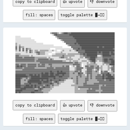
copy to clipboard
👍 upvote
👎 downvote
fill: spaces
toggle palette ▓→✊🏽
                                        ▒▒▓▓▓▓▓▓▒▒░░▒▒▓▓████▓▓▓▓██████████████████████████████████████████████████

                                          ░░▓▓██▓▓▓▓▓▓▓▓▓▓▓▓▓▓████████████████████████████████████████████████████

░░░░░░                                        ▒▒▓▓▓▓▓▓▓▓▓▓▓▓▓▓▓▓▓▓████████████████████████████████████████████████

░░░░░░░░░░░░░░░░░░                              ▒▒▓▓▓▓▓▓▓▓▓▓▓▓▓▓▓▓▓▓██████████████████████████████████████████████

░░░░░░░░░░░░░░░░░░░░░░                              ▒▒▓▓▓▓▓▓▓▓▓▓▓▓▓▓▓▓████████████████████████████████████████████

░░░░░░░░░░░░░░░░░░░░░░░░                              ░░▓▓▓▓▓▓▓▓▓▓▓▓▓▓████████████████████████████████████████████

▒▒░░░░░░░░░░░░░░░░░░░░░░░░░░░░░░                          ▓▓▓▓▓▓▓▓▓▓██▓▓██████████████████████████████████████████

▒▒░░▒▒░░░░░░░░░░░░░░░░░░░░░░░░░░░░░░░░░░░░░░                ▒▒▓▓▓▓▓▓▓▓▓▓▓▓████████████████████████████████████████

▓▓░░▓▓▒▒▒▒░░░░░░░░░░░░░░░░░░░░░░░░░░░░░░░░░░░░░░░░░░░░          ▓▓▓▓▓▓▓▓▓▓▓▓██████████████████▓▓████▓▓████████████

▓▓░░▓▓░░▓▓░░▓▓▒▒▒▒░░░░░░░░░░░░░░░░░░░░░░      ░░░░░░░░░░░░░░░░░░░░▓▓▓▓▓▓██▓▓████████████████████████████████████▓▓

▒▒░░▓▓░░▓▓░░▓▓░░▓▓▒▒░░▒▒▒▒░░▒▒▒▒▒▒▒▒▒▒░░░░▒▒░░░░    ░░▒▒░░░░░░▒▒░░░░▒▒██▓▓▓▓▓▓▓▓██████████████████████████████████

░░░░░░░░░░░░▒▒░░▓▓▒▒░░▒▒▓▓▓▓▒▒▒▒▒▒░░░░░░░░    ░░░░░░▒▒░░░░░░░░░░░░░░░░░░▓▓▓▓▓▓▓▓██████████████▓▓██▓▓████████▓▓██▓▓

▒▒▒▒▒▒░░░░░░░░░░░░░░░░░░▒▒▓▓▒▒▒▒▒▒░░░░    ░░░░▒▒▒▒▒▒▒▒▒▒▒▒░░▒▒▒▒▒▒▒▒▒▒▒▒▒▒▓▓▓▓██▓▓████████████▓▓▓▓▓▓████████▓▓████

▓▓▓▓▒▒▒▒▒▒▒▒▒▒▒▒░░▒▒░░░░░░░░░░░░░░░░░░░░░░▒▒▒▒▒▒▒▒▒▒▒▒▓▓▒▒▒▒▒▒▒▒▒▒▒▒░░░░░░▒▒▒▒▓▓▓▓████████████░░░░▒▒██████████▓▓▓▓

▓▓▓▓▓▓▓▓▒▒▓▓▓▓▓▓▓▓▓▓▓▓▒▒▒▒▒▒▒▒▒▒▒▒▒▒░░▒▒░░░░░░░░░░▒▒▓▓▓▓▒▒▒▒░░▒▒░░░░░░░░░░▒▒▒▒░░▓▓▓▓▓▓██████▓▓▒▒▒▒▒▒▓▓▓▓▓▓▓▓▓▓▓▓▓▓

▓▓▓▓▓▓▓▓▓▓▓▓▓▓▓▓▓▓▓▓▓▓▒▒▒▒▓▓▓▓▓▓▓▓▓▓▓▓▒▒▓▓▒▒░░░░░░░░░░░░░░▒▒▒▒▒▒▒▒░░░░░░▒▒░░░░░░░░▒▒▓▓██████▒▒▒▒▒▒▒▒▓▓████▓▓████▓▓

▓▓▓▓▓▓▓▓▓▓▓▓▓▓▓▓▓▓▓▓▓▓▒▒▓▓▓▓▓▓▓▓▓▓▓▓▓▓▓▓▓▓▓▓▓▓▓▓▓▓▓▓▓▓▒▒▒▒░░░░▒▒░░▒▒▒▒▒▒░░░░▒▒▒▒▒▒░░▒▒▓▓████▒▒░░▒▒▒▒▓▓████▓▓▓▓████

▒▒▒▒▒▒▒▒▒▒▒▒▒▒▒▒▒▒▒▒▒▒▒▒▒▒▒▒▓▓▓▓▓▓▓▓▓▓▓▓▓▓▓▓▓▓▓▓▓▓▓▓▓▓▓▓▓▓▓▓▓▓▓▓▓▓▒▒▓▓▓▓▒▒▒▒░░░░░░▒▒░░▒▒▒▒▓▓░░░░░░░░▒▒▓▓▓▓▓▓▓▓████

▓▓▓▓▒▒▓▓▓▓▓▓▒▒▓▓▓▓▓▓▓▓▓▓▒▒▓▓▒▒▓▓▓▓▒▒▒▒▓▓▓▓▒▒▒▒▒▒▒▒▒▒▒▒▒▒▒▒▒▒▒▒▒▒▒▒▓▓▓▓▓▓▓▓▒▒  ░░░░▒▒▒▒▒▒▒▒▒▒▒▒░░░░░░▒▒░░▒▒▒▒██████

▓▓██▓▓██▓▓▓▓▒▒▓▓▓▓▓▓▓▓▓▓▒▒▓▓▓▓▓▓▓▓▒▒▒▒▒▒▓▓▒▒▒▒▒▒▒▒▒▒▒▒▓▓▒▒▓▓▓▓  ░░▒▒░░▓▓▓▓▒▒  ░░▓▓▓▓▒▒▓▓▓▓▒▒▒▒▓▓░░▒▒░░░░░░▒▒░░▒▒▓▓

▓▓▓▓▓▓▓▓▒▒▓▓▓▓▓▓▓▓▓▓▓▓▒▒▒▒▒▒▒▒▒▒▒▒▒▒▓▓▓▓▓▓▓▓▒▒▓▓▓▓▓▓▓▓▓▓▓▓▓▓▓▓░░░░░░▒▒▓▓▓▓▓▓▓▓░░▒▒▓▓▓▓▓▓▓▓▒▒▓▓▓▓▒▒▒▒░░░░░░▒▒▒▒▓▓▓▓

▒▒▒▒▒▒▒▒▓▓▓▓▓▓▓▓▓▓▓▓▓▓▓▓▓▓▓▓▓▓▓▓▓▓▓▓▓▓▓▓▓▓▓▓▓▓▓▓▓▓▓▓▓▓▓▓▓▓▓▓▓▓░░░░░░▒▒▓▓▓▓▓▓░░░░░░▓▓▓▓▓▓▒▒░░▒▒▓▓░░▒▒░░░░░░▒▒░░▓▓▓▓

▓▓▓▓▓▓▓▓▓▓▓▓▓▓▓▓▓▓▓▓▓▓▓▓▓▓▓▓▓▓▓▓▓▓▓▓▓▓▓▓██▓▓▓▓▓▓██▓▓██▓▓▓▓▓▓▓▓▒▒▒▒▒▒▓▓▓▓▒▒▓▓░░░░▒▒▓▓▓▓▓▓▒▒▒▒▓▓▒▒  ▓▓▒▒▓▓▓▓░░░░▒▒▓▓

▓▓▓▓▓▓▓▓▓▓▓▓▓▓▓▓▓▓▓▓▓▓▓▓▓▓▓▓▓▓██▓▓████▓▓████▓▓▓▓██████████▓▓▓▓▒▒▒▒▓▓▒▒▒▒██▓▓▓▓░░▒▒▓▓▓▓▓▓▒▒▒▒▒▒▒▒░░▓▓▓▓▓▓▓▓██▒▒▒▒▒▒

████████████▓▓▓▓████▓▓██▓▓██▓▓████████▓▓████▓▓████▓▓▓▓██▓▓▓▓▓▓▒▒▒▒▒▒▒▒▒▒▓▓▓▓▒▒▒▒░░▓▓▒▒▓▓▒▒▒▒▒▒▓▓▓▓▒▒██▓▓██████▒▒▓▓

██████████████▓▓▓▓██████████▓▓████████████████▓▓▓▓████▓▓▓▓▓▓▓▓▒▒▒▒▒▒▒▒▓▓▒▒▓▓▒▒▒▒▒▒▓▓▒▒▓▓▒▒▒▒▓▓▓▓▓▓▓▓██▓▓▓▓██████▓▓

██████▓▓▒▒▒▒▓▓▒▒▓▓████████████████████▓▓▓▓▓▓██▓▓▓▓▓▓▓▓▓▓▓▓▓▓▒▒▒▒▓▓▒▒▒▒▓▓▒▒▒▒▒▒▒▒▓▓▓▓▒▒▓▓▒▒▒▒▓▓▓▓▓▓▓▓██▓▓██████████

██████▒▒▒▒▓▓▒▒▓▓████████████▓▓██▓▓▓▓██▓▓██▓▓▓▓▓▓▓▓██▓▓▓▓▒▒░░░░░░░░▒▒▒▒▓▓▒▒▒▒▒▒▒▒▓▓▓▓▒▒▒▒▒▒▒▒▒▒▓▓▓▓▓▓▓▓▒▒▓▓▓▓██▓▓▓▓

██████▒▒▒▒▒▒▒▒████████████████▓▓██████▓▓▓▓▒▒▓▓██▓▓▒▒▒▒▒▒░░░░░░░░░░▒▒▒▒▓▓▒▒▒▒▒▒▒▒▓▓▒▒▒▒▒▒▒▒▒▒▒▒▒▒▓▓▓▓▓▓▓▓▓▓▓▓▓▓▓▓▓▓

██████▒▒▒▒▓▓▓▓▓▓██▓▓▓▓▓▓▓▓████▓▓▓▓▓▓▓▓▓▓██▓▓▒▒▒▒▓▓▒▒░░░░░░░░░░░░░░░░▒▒▓▓▒▒▒▒▒▒▓▓▓▓▒▒▒▒▒▒▒▒▓▓▓▓▓▓▓▓▓▓▓▓▓▓▓▓▓▓▓▓▓▓▓▓

██████▓▓▓▓▓▓████▓▓██▓▓██▓▓▓▓▓▓▓▓▒▒▓▓██▓▓▒▒▓▓▒▒▒▒▒▒░░░░░░░░░░░░░░▒▒▒▒▒▒▒▒▒▒▒▒▒▒▓▓▓▓▓▓▓▓▓▓▓▓▓▓▓▓▓▓▒▒▒▒▓▓▒▒▓▓▓▓▓▓▓▓▓▓

██████▓▓▓▓██████████▓▓██▓▓██▒▒▓▓██▓▓▓▓▓▓▒▒▒▒░░░░░░░░░░░░░░░░░░░░░░░░▒▒▒▒▓▓▓▓▓▓▓▓▓▓▓▓▓▓▓▓▓▓▓▓▓▓▓▓▒▒▓▓▓▓▓▓▓▓▓▓▓▓▓▓▓▓

▓▓▓▓▓▓██████▓▓▓▓▓▓▓▓▓▓▒▒▒▒▓▓██▓▓▒▒▒▒▒▒▒▒▒▒░░░░░░░░░░░░░░░░░░░░░░░░░░▒▒▒▒░░▒▒▒▒▒▒▒▒▒▒▓▓▒▒▓▓▓▓▓▓▓▓▒▒▓▓▓▓▓▓▓▓▓▓▓▓▓▓▓▓

████████▓▓▓▓▓▓▓▓▓▓▓▓▓▓████▓▓▓▓▒▒▒▒▒▒▒▒▒▒░░░░░░░░░░░░░░░░░░░░░░░░░░░░▒▒▒▒▒▒▒▒▒▒▒▒▒▒▓▓▓▓▓▓▓▓▓▓▒▒▒▒▒▒▒▒▓▓▓▓▓▓▓▓▓▓▓▓▓▓

copy to clipboard
👍 upvote
👎 downvote
fill: spaces
toggle palette ▓→✊🏽