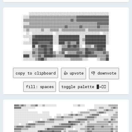
    ░░░░░░░░░░░░░░░░░░░░░░░░░░░░░░░░░░░░░░░░░░░░░░░░░░░░░░

░░░░▒▒▒▒▒▒▒▒▒▒▒▒▒▒▒▒▒▒▒▒▒▒▒▒▒▒▒▒▒▒▒▒▓▓▓▓▓▓▓▓▓▓▓▓▓▓▓▓▓▓▓▓▓▓

▒▒▒▒▒▒▒▒▒▒▒▒▒▒▒▒▒▒▒▒▒▒▒▒▒▒▒▒▒▒▒▒▓▓▒▒▓▓▓▓▓▓▓▓▓▓▓▓▓▓▓▓▓▓▓▓▓▓

░░░░▒▒▒▒▒▒▒▒▒▒▒▒▒▒▒▒▒▒▒▒▒▒▒▒▒▒▒▒▒▒▒▒▒▒▒▒▒▒▒▒▒▒▒▒▒▒▓▓▓▓▓▓▓▓

▒▒▒▒▒▒▒▒▒▒▒▒▒▒▒▒▒▒▒▒▒▒▒▒▒▒▒▒▓▓▒▒▒▒▒▒▒▒▓▓▒▒▒▒▒▒▒▒▒▒▓▓▒▒▒▒▒▒

░░▒▒░░░░░░░░▒▒░░░░▒▒▒▒▒▒░░▒▒▒▒▒▒▒▒▒▒▒▒▒▒▒▒░░▒▒▒▒▒▒▒▒▒▒▒▒▒▒

  ░░  ░░░░░░░░░░░░░░  ░░░░░░░░░░░░░░░░░░░░░░░░░░░░░░  ░░░░

░░░░░░▓▓████████████░░░░██████████████░░░░██████████████░░

    ░░██████████████░░░░██████████████░░▒▒██████████████░░

░░░░░░████▓▓▓▓▓▓▓▓██░░░░████▒▒▓▓▒▒▒▒██░░░░██████████████░░

      ██░░▓▓████▓▓▓▓    ░░▒▒▒▒██▓▓██▓▓░░  ▒▒▒▒░░▓▓██████  

      ▒▒▒▒▓▓▓▓██▓▓██    ░░▓▓▓▓▓▓▓▓▓▓▓▓▒▒▒▒██▓▓▓▓▓▓████▓▓  

░░░░░░▓▓▒▒▓▓▓▓██▓▓██▒▒░░▒▒▓▓░░▒▒▒▒▒▒▓▓▓▓▒▒████▓▓▒▒▒▒▒▒▓▓▒▒

████░░▒▒▒▒▓▓▒▒██████▓▓▒▒▒▒▒▒██████████▓▓▓▓██▓▓▓▓▓▓▒▒▒▒▒▒▓▓

copy to clipboard
👍 upvote
👎 downvote
fill: spaces
toggle palette ▓→✊🏽
▓▓▓▓▒▒▓▓▒▒░░░░▒▒▒▒▓▓░░░░▒▒░░░░░░░░░░              ░░░░▒▒░░░░        ░░░░░░░░░░░░▒▒▒▒▒▒▒▒

▓▓▓▓▓▓░░░░░░░░░░░░                                                  ░░░░▒▒▒▒░░░░░░▒▒▓▓▒▒

░░░░░░░░░░░░                                                  ░░▒▒▒▒▒▒░░░░░░▒▒▓▓▒▒▒▒░░░░

░░░░░░░░░░░░░░░░░░░░    ░░░░░░                  ░░    ░░▒▒▒▒▒▒▒▒░░░░░░▒▒▓▓▓▓▒▒░░░░░░░░▒▒

░░░░░░░░░░░░░░░░░░░░░░░░░░░░░░      ░░░░  ░░░░▒▒▓▓▒▒▓▓▒▒▒▒░░░░░░▒▒▓▓▓▓▓▓░░      ░░░░▒▒▒▒

░░░░░░░░░░░░░░░░░░░░░░░░░░░░░░░░  ░░▒▒▒▒▓▓▒▒▒▒▒▒▒▒░░░░░░░░░░▒▒▓▓▓▓▓▓▒▒░░░░░░░░░░░░▒▒▒▒▒▒

░░░░░░░░░░░░░░░░░░░░░░  ░░░░▒▒▓▓▓▓▒▒▒▒▒▒▒▒░░░░░░░░░░▒▒▓▓▓▓▓▓▓▓▒▒▒▒▒▒░░░░░░░░▒▒▒▒░░▓▓▒▒░░

░░░░░░░░░░░░    ░░▒▒▓▓▓▓▓▓▒▒▒▒▒▒▒▒░░░░░░░░░░░░██▓▓▓▓▓▓▓▓▒▒▒▒░░▒▒░░░░░░▒▒▒▒▒▒▒▒▒▒▓▓▒▒▒▒▒▒

░░░░  ░░░░▒▒▓▓▓▓▓▓▒▒▒▒▒▒▒▒░░░░░░░░░░░░▒▒▓▓▓▓▓▓▓▓██▓▓▒▒░░▒▒░░░░▒▒▒▒▒▒▒▒▒▒▒▒▒▒▒▒▒▒░░▒▒░░░░

▒▒▓▓▓▓▓▓▒▒▓▓▓▓▒▒▒▒░░░░░░░░░░░░░░▒▒▓▓▓▓▓▓▓▓▓▓▓▓██▒▒░░░░░░░░░░▒▒▓▓▓▓▓▓▒▒▒▒▒▒▓▓▒▒▒▒▒▒▒▒░░▒▒

▓▓▓▓▓▓▒▒▒▒▒▒░░░░░░░░░░░░░░▒▒██▓▓▓▓▓▓▓▓▓▓▓▓▒▒░░░░░░  ░░░░▒▒▒▒▒▒▓▓▒▒▓▓▒▒▒▒▒▒▒▒▒▒▒▒▒▒▓▓▒▒▒▒

▒▒▒▒▒▒░░░░░░░░░░░░░░▓▓██▓▓▓▓▓▓▓▓██▓▓▓▓▓▓░░▒▒░░▒▒▒▒▒▒▒▒░░░░░░▒▒▓▓▓▓▒▒▒▒▒▒▒▒▒▒▒▒▒▒▒▒▓▓░░▒▒
