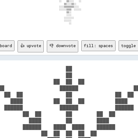
board
👍 upvote
👎 downvote
fill: spaces
toggle 
                      ██                      
                      ██                      
                  ██  ██  ██                  
██                  ██████                  ██
  ██  ██              ██              ██  ██  
    ████          ██  ██  ██          ████    
  ██████            ██████            ██████  
        ██  ██        ██        ██  ██        
          ████        ██        ████          
        ██████    ████  ████    ██████        
              ██  ██  ██  ██  ██              