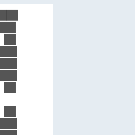
███

██

██

███

███

███

██

██

███
