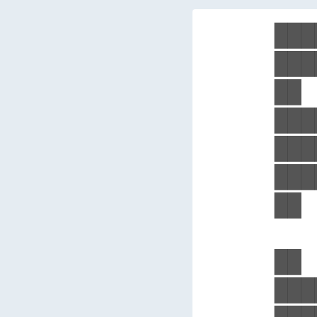
███
███
██ 
███
███
███
██ 
██ 
███