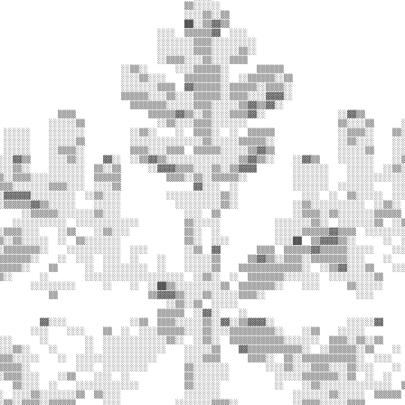
                                         ▒▒░░░░░░                                         
                                         ░░░░▒▒░░▒▒                                       
                                         ██░░▒▒▓▓▒▒                                       
                                   ░░░░  ▒▒▒▒▒▒▓▓  ░░░░                                   
                                   ░░░░░░░░▒▒▒▒░░░░░░░░░░                                 
                                   ░░░░░░░░▒▒▒▒░░░░░░▒▒░░                                 
                                   ░░▒▒▒▒░░░░▒▒░░░░▒▒▒▒                                   
                           ░░▒▒░░      ░░░░▒▒▒▒▒▒░░      ▒▒▒▒▒▒                           
                           ░░░░▒▒░░░░    ▒▒▒▒▒▒▒▒░░  ░░▒▒▒▒▒▒░░▒▒                         
                           ░░░░░░░░▒▒▒▒  ▓▓▒▒▒▒▒▒░░▒▒▒▒▒▒░░▒▒▒▒░░                         
                           ▒▒▒▒▒▒░░░░▒▒░░░░▒▒▒▒▒▒░░▒▒▒▒░░░░▓▓▓▓░░                         
                             ▒▒▒▒▒▒▒▒░░░░░░▒▒▒▒░░░░░░▒▒▓▓▒▒▓▓░░                           
             ▒▒▒▒                ▒▒▒▒▒▒▓▓▒▒░░▒▒░░░░▒▒▒▒▓▓░░                ░░▓▓▒▒         
           ░░░░░░▒▒                ░░▒▒░░░░▒▒▒▒░░░░░░░░                    ▒▒░░░░▒▒      ░
 ░░░░░░    ░░░░░░░░          ░░▒▒░░    ░░  ▒▒▒▒░░  ░░  ▒▒▒▒▒▒              ░░▒▒▒▒░░    ▒▒░
 ░░░░░░    ░░░░░░▒▒          ░░░░░░░░░░░░░░░░▒▒░░░░░░▒▒▒▒▒▒░░              ░░▒▒░░░░    ░░░
 ░░░░░░    ░░▒▒▒▒░░          ▒▒▒▒░░░░▒▒▒▒  ▒▒▒▒▒▒░░░░░░▒▒▓▓▒▒              ░░░░░░▒▒    ░░░
░░░▓▓▒▒    ░░░░▒▒░░    ▓▓░░  ░░▒▒▓▓▒▒░░░░░░░░░░░░░░░░▒▒▓▓▒▒░░    ░░▓▓▒▒    ░░░░░░░░    ░░▒
░░░▒▒░░    ░░░░░░░░  ▒▒░░▒▒      ░░▓▓▓▓▒▒▒▒░░░░▒▒░░▒▒▓▓▓▓        ░░░░░░░░    ░░░░░░  ░░▒▒░
▒░░▒▒▒▒░░░░░░░░░░░░  ▒▒▒▒▒▒          ▒▒▒▒░░▒▒░░▒▒▒▒▒▒░░          ░░░░░░░░    ░░░░░░░░░░░░░
▒▒▒░░░░░░░░▒▒▒▒░░░░  ░░░░▒▒                ▓▓░░░░  ░░            ░░░░░░░░  ░░░░░░░░    ░░░
░▓▓▓▓▓▓░░░░░░░░░░  ░░▒▒░░░░          ░░░░░░░░░░░░▒▒░░              ░░░░  ░░  ▒▒░░░░░░  ░░░
░▒▒▒▒▒▒▓▓▒▒░░░░░░    ░░░░░░            ░░░░░░░░░░▒▒░░            ░░▒▒░░░░░░░░░░░░  ░░▒▒░░ 
     ░░▒▒▒▒▒▒░░░░░░░░▒▒░░░░              ░░░░  ▒▒                ░░▒▒▒▒░░▒▒░░░░░░░░▒▒▒▒▒▒ 
   ░░░░░░░░░░░░  ░░░░░░░░░░░░░░          ▒▒░░░░░░            ░░░░░░░░▒▒░░  ░░░░░░░░▒▒  ░░▒
░▒▒▒▒░░░░    ░░▒▒    ░░▒▒░░░░            ▒▒░░  ░░            ░░░░░░▒▒▒▒▒▒▓▓▒▒▒▒  ░░░░░░░░░
▒░░▒▒░░░░░░  ░░  ▒▒░░░░░░░░              ▒▒░░  ░░░░          ░░░░██  ▒▒▓▓▓▓▒▒░░      ░░  ░
░▒▒▒▒▒▒▒▒░░    ░░░░░░░░░░░░  ░░░░        ░░▒▒  ▓▓        ▒▒▒▒  ▒▒▒▒▒▒▓▓▒▒▒▒▒▒░░░░░░    ░░░
▒▒▒▒▒▒▒░░    ░░  ░░░░  ░░░░  ░░    ░░    ░░░░░░▒▒      ▒▒▓▓▒▒░░▒▒▒▒░░▒▒▒▒▒▒▒▒░░░░    ░░   
▒▒▒▒▒░░    ▒▒      ░░  ░░░░░░░░░░  ░░    ░░░░░░▒▒    ▒▒▒▒▒▒▒▒▒▒▒▒▒▒░░  ░░▒▒▓▓░░░░▒▒    ░░░
▒░░      ░░        ░░░░░░░░░░░░░░░░░░░░░░  ░░▒▒░░  ░░  ▒▒▒▒▒▒▒▒░░░░░░░░  ░░░░░░░░░░▒▒     
       ░░░░░░░░░░      ░░    ░░  ░░██▒▒░░░░░░░░░░▒▒  ▒▒▒▒▒▒▒▒░░    ░░░░      ▒▒░░░░░░     
           ▒▒                    ▒▒▓▓▓▓▒▒░░░░▒▒░░░░░░▒▒▒▒░░                    ░░░░       
                                     ░░▒▒░░▒▒  ░░░░░░                                     
                                   ▒▒▒▒▒▒  ░░▓▓░░    ░░                                   
         ▓▓░░░░              ░░▒▒  ▒▒▒▒░░░░░░▒▒░░▓▓░░▒▒▓▓▓▓░░                ░░░░░░▓▓     
       ░░░░    ░░░░    ▒▒  ░░  ░░░░▒▒▒▒▒▒░░░░▒▒░░░░▒▒▒▒▒▒▒▒▒▒░░    ░░▒▒    ░░░░░░         
░░░      ░░        ░░  ░░░░░░░░░░░░░░▒▒░░  ░░▒▒░░  ▒▒▒▒▒▒▒▒▒▒▒▒░░░░░░░░  ▒▒▒▒░░▒▒░░▒▒     
░░░▒▒░░    ░░      ░░  ░░░░░░░░░░░░░░    ░░░░░░▒▒    ▓▓▒▒▒▒▒▒▒▒▒▒▒▒░░  ░░▒▒▒▒▒▒░░▒▒    ░░ 
▒▒▒░░░░░░    ░░  ░░░░░░░░░░░░░░░░░░      ░░░░▒▒▒▒      ▒▒▒▒░░  ▒▒░░▒▒▒▒▒▒▒▒▒▒▒▒░░  ░░░░   
▒▒▒▒▒░░          ░░░░  ░░░░░░░░░░        ▒▒░░░░░░░░        ░░░░▒▒░░░░▒▒▒▒░░░░▒▒░░░░    ░░ 
░▒▒▒▒░░░░    ░░▒▒    ░░░░  ░░            ▒▒░░░░░░░░          ░░░░░░▒▒▒▒▒▒▒▒░░▒▒  ░░  ░░   
   ▒▒░░░░  ░░    ░░░░░░░░░░░░░░          ▒▒░░░░░░            ░░    ░░▒▒░░░░░░░░░░░░░░░░  ▒
░  ░░░░▒▒░░░░░░░░▒▒  ▒▒░░░░              ░░░░░░░░                ░░░░░░░░▒▒░░░░░░  ▒▒▒▒▒▒ 
░▒▒░░▒▒▒▒░░▒▒▒▒▒▒      ░░░░            ░░░░░░░░▒▒▒▒░░            ░░▒▒▒▒░░░░░░▒▒▒▒         