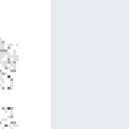
             

             

             

             

             

             

             

             

             

             

             

             

             

░            

░▒▒          

░░░  ░░░░  ░░

░░░  ▒▒      

▒▒▒▒▒    ░░  

░░░░░░░  ░░  

░░░  ░░░░░░░░

░    ▒▒  ░░░░

░░░░░▒▒░░▒▒  

 ░░░░  ░░░░  

   ▒▒░░  ░░  

▒      ▒▒▒▒  

░▒▒░░        

░    ██      

░░░    ▒▒    

 ░░    ░░    

░      ░░    

 ▒▒  ▓▓░░    

             

             

             

             

             

             

 ▒▒░░██▒▒    

   ░░  ░░    

       ░░    

     ░░▒▒    

 ░░░░        

▒      ▒▒▒▒  

   ▓▓░░  ░░░░

 ░░    ░░    
