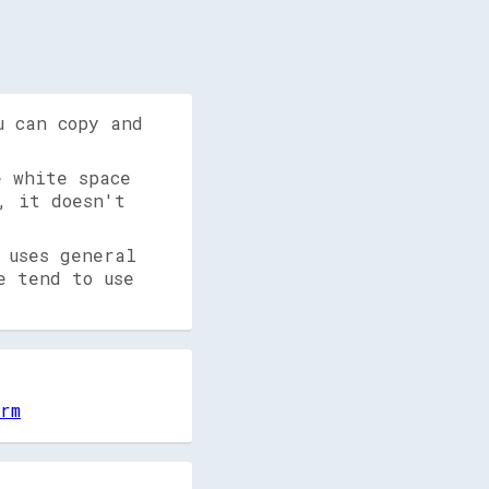
u can copy and
 white space
, it doesn't
 uses general
e tend to use
orm
             
