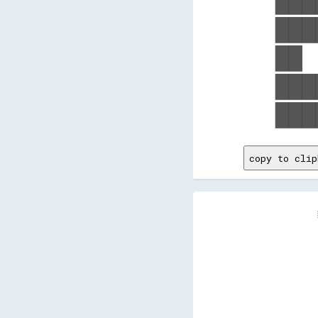
███
███
██ 
███
copy to clip
        
        
        
        
        
        
        
        
        
        
        
        
        
        