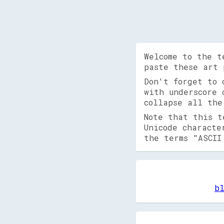
Welcome to the t
paste these art 
Don't forget to
with underscore 
collapse all the
Note that this t
Unicode characte
the terms "ASCII
b
             