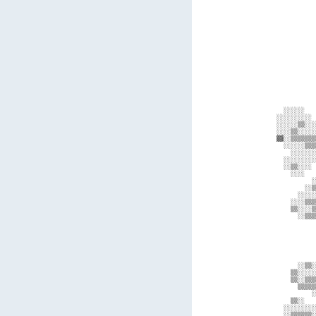
             
             
             
             
             
             
             
             
             
             
             
             
             
             
             
    ░░░░░░   
  ░░░░░░░░░░ 
  ░░░░░░▒▒░░░
  ░░░░▒▒░░░░░
  ▓▓░░▒▒▒▒▒▒▒
    ░░░░░░▒▒▒
      ░░░░░░░
    ░░░░░░░░░
    ░░▒▒░░░░ 
      ░░░░   
            ░
          ░░▒
        ░░░░░
      ░░░░▒▒▒
      ▒▒░░░░▒
        ░░▒▒▒
             
             
             
             
             
             
        ░░▒▒░
      ▒▒░░░░░
      ▒▒░░▒▒▒
        ▒▒▒▒▒
            ░
      ▒▒░░   
    ░░░░░░░░░
    ░░▒▒▒▒▒▒░