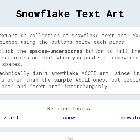
Snowflake Text Art
extart.sh collection of snowflake text art! Yo
pieces using the buttons below each piece.
 click the
spaces→underscores
button to fill the
characters so that when you paste it somewhere
 spaces.
echnically isn't snowflake ASCII art, since it
rs other than the simple ASCII ones, but peopl
 art" and "text art" interchangably.
Related Topics:
lizzard
snow
snowst
                                           ░░░░                                           