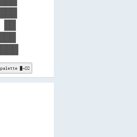
███

███

██

██

palette ▓→✊🏽
        

        

        

        

        

        

        

        

        

        

        

        

        

        
