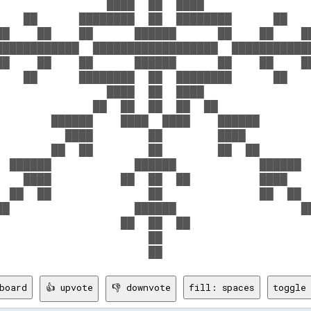
                ████  ██  ████                
    ██      ████████  ██  ████████      ██    
██    ██    ██      ██████      ██    ██    ██
████████████  ██████████████████  ████████████
██    ██    ██      ██████      ██    ██    ██
    ██      ████████  ██  ████████      ██    
                ████  ██  ████                
              ██  ██  ██  ██  ██              
        ██████    ████  ████    ██████        
          ████        ██        ████          
        ██  ██        ██        ██  ██        
  ██████            ██████            ██████  
    ████          ██  ██  ██          ████    
  ██  ██              ██              ██  ██  
██                  ██████                  ██
                  ██  ██  ██                  
                      ██                      
board
👍 upvote
👎 downvote
fill: spaces
toggle 