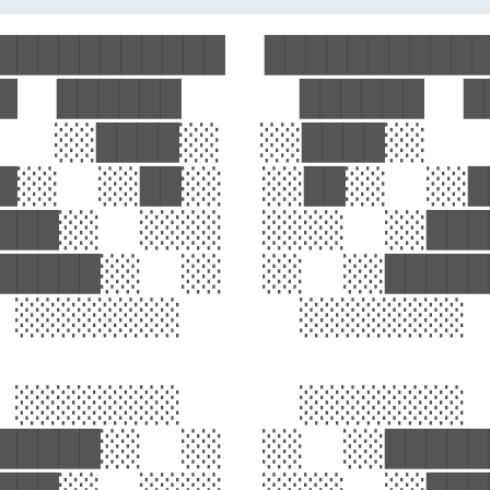
███████████  ███████████
█  ██████      ██████  ██
   ░░████░░  ░░████░░    
█░░  ░░██░░  ░░██░░  ░░█
███░░  ░░░░  ░░░░  ░░███
█████░░  ░░  ░░  ░░█████
 ░░░░░░░░      ░░░░░░░░  
 ░░░░░░░░      ░░░░░░░░  
█████░░  ░░  ░░  ░░█████