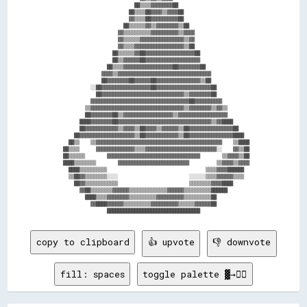
                            ██▒▒▒▒▓▓▓▓▓▓▓▓██                          

                          ██▒▒▒▒██▓▓▓▓▒▒▓▓▓▓██                        

                          ▓▓▒▒▒▒██▓▓▓▓▓▓▓▓▓▓██                        

                        ██▒▒▒▒▒▒▓▓▒▒▓▓▓▓▓▓▓▓▒▒██                      

                      ▓▓▒▒▒▒▒▒▒▒▒▒▓▓▓▓▓▓▓▓▓▓▒▒▓▓▓▓                    

                      ▓▓▒▒▒▒▒▒▓▓▓▓▓▓▓▓▓▓▓▓▓▓▓▓▒▒▓▓                    

                      ▓▓▒▒▒▒▓▓▓▓▓▓▓▓▓▓▓▓▓▓▓▓▓▓▒▒██                    

                    ██▒▒▒▒▒▒▓▓██▓▓▓▓▓▓▓▓▓▓▓▓▓▓▓▓▓▓██                  

                    ██▒▒▓▓▓▓▓▓██▓▓▓▓▓▓▓▓▓▓▓▓▓▓▓▓▓▓▓▓                  

                  ██▒▒▒▒▓▓▓▓▓▓▓▓▓▓▓▓▓▓▓▓▓▓██▓▓▓▓▓▓▓▓██                

                ▓▓▓▓▒▒▓▓▓▓▓▓▓▓▓▓▓▓▓▓▓▓▓▓▓▓▓▓▓▓▓▓▓▓▓▓▓▓▓▓              

                ██▓▓▓▓▓▓▓▓██▓▓▓▓▓▓██▓▓▓▓▓▓▓▓▓▓▓▓▓▓▓▓▒▒██              

            ░░██▓▓▓▓▓▓▓▓▓▓▓▓▓▓▓▓▓▓██▓▓▓▓▓▓▓▓▓▓▓▓▓▓▓▓▓▓▓▓██            

              ██▓▓▓▓▓▓▓▓▓▓▓▓▓▓▓▓▓▓▓▓▓▓▓▓▓▓▓▓▓▓▒▒▓▓▓▓▓▓▓▓██            

            ▓▓▓▓▓▓▓▓▓▓▓▓▓▓▓▓▓▓▓▓▓▓▓▓▓▓▓▓▓▓▓▓▓▓▓▓██▓▓▓▓▓▓▓▓▓▓          

          ▒▒▓▓▓▓▓▓▓▓▓▓▓▓▓▓▓▓▓▓▓▓▓▓▓▓▓▓▓▓▓▓▓▓▓▓▒▒▓▓▓▓▓▓▓▓▒▒▓▓▒▒        

          ██▓▓▓▓▓▓▓▓██▒▒▓▓▓▓▓▓▓▓▓▓▓▓▓▓▓▓▓▓▒▒▓▓▓▓▓▓▓▓▓▓▓▓▓▓▓▓▓▓        

        ████▓▓▓▓▓▓▓▓██▓▓▓▓▓▓▓▓▓▓▓▓▓▓▓▓▓▓▓▓▓▓▓▓▓▓▓▓▓▓▓▓▓▓▒▒▓▓████      

        ██▓▓▓▓▓▓▓▓▓▓▓▓▒▒▓▓▓▓▒▒██▓▓▓▓▒▒▓▓▓▓▓▓▒▒██▓▓▓▓▓▓▓▓▓▓▓▓▓▓▓▓██    

      ██▓▓▓▓▓▓▓▓▓▓▓▓▓▓▓▓▓▓▓▓▒▒██▓▓▓▓▓▓▓▓▓▓▓▓▒▒██▓▓▓▓▓▓▓▓▓▓▓▓▓▓▓▓████  

    ██▒▒    ▒▒▓▓▓▓▓▓▓▓▓▓▓▓▓▓▓▓▓▓▓▓▓▓▓▓▓▓▓▓▓▓▓▓▓▓▓▓▓▓▓▓▓▓▓▓▓▓    ▒▒████

  ██▒▒▒▒      ▓▓▓▓▓▓▓▓▓▓▓▓▓▓▒▒▒▒▓▓▓▓▓▓▓▓▓▓▓▓▓▓▓▓▓▓▓▓▓▓▓▓▓▓░░    ▓▓▒▒██

  ██▒▒▒▒▒▒        ▓▓▓▓▓▓▓▓▓▓▓▓▓▓▓▓▓▓▓▓▓▓▓▓▓▓▓▓▓▓▓▓▓▓        ▒▒▓▓▓▓▒▒██

  ████▒▒▒▒▒▒▒▒        ▓▓▓▓▓▓▓▓▓▓▓▓▓▓▓▓▓▓▓▓▓▓▓▓▓▓          ▒▒▓▓▓▓▒▒▓▓▓▓

    ████▒▒▒▒▒▒▒▒▒▒                                    ▒▒▒▒▓▓▓▓██████  

    ▒▒██▓▓▒▒▒▒▒▒▒▒░░░░                          ░░░░░░▒▒▒▒▓▓▓▓▓▓▒▒▒▒  

      ██▓▓▒▒▒▒▒▒▒▒▒▒▒▒                          ▒▒▒▒▒▒▒▒▓▓▓▓████      

        ▓▓██▒▒▒▒▒▒▒▒▓▓▓▓▓▓▒▒▒▒▒▒▒▒▒▒▒▒▒▒▓▓▓▓▓▓▒▒▒▒▒▒▒▒▒▒██████        

          ████▒▒▒▒▓▓▓▓▓▓▓▓▒▒▒▒▒▒▒▒▒▒▓▓▓▓▓▓▓▓▓▓▒▒▒▒▒▒▒▒▒▒██            

            ▓▓████▓▓▓▓▓▓▒▒▒▒▒▒▒▒▒▒▓▓▓▓▓▓▓▓▓▓▒▒▒▒▒▒▓▓▓▓▓▓██            

copy to clipboard
👍 upvote
👎 downvote
fill: spaces
toggle palette ▓→✊🏽