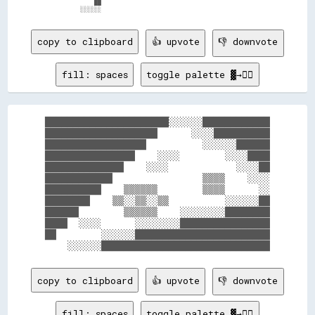
                ██                                                  

copy to clipboard
👍 upvote
👎 downvote
fill: spaces
toggle palette ▓→✊🏽
██████████████████████░░░░░░████████████

████████████████████      ░░░░██████████

██████████████████          ░░░░░░██████

████████████████    ░░░░        ░░░░████

██████████████    ░░░░            ░░░░██

████████████                ▒▒▒▒    ░░░░

██████████    ▒▒▒▒▒▒        ▒▒▒▒      ░░

████████    ▒▒░░▒▒░░▒▒          ░░░░░░██

██████        ▒▒▒▒▒▒    ░░░░░░░░████████

████  ░░░░      ░░░░░░░░████████████████

██        ░░░░░░████████████████████████

copy to clipboard
👍 upvote
👎 downvote
fill: spaces
toggle palette ▓→✊🏽