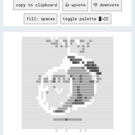
copy to clipboard
👍 upvote
👎 downvote
fill: spaces
toggle palette ▓→✊🏽
░░░░░░░░░░░░░░░░░░░░░░░░  ░░  ░░░░░░░░  ░░░░░░░░░░░░░░░░░░░░░░░░░░░░░░░░░░░░

░░░░░░░░░░░░░░░░░░░░▒▒▒▒░░░░▒▒░░  ▒▒▒▒  ▒▒▒▒    ▒▒▒▒░░░░▒▒░░░░░░░░░░░░░░░░░░

░░░░░░░░░░░░░░░░░░░░░░░░▒▒▒▒▒▒░░░░  ▒▒  ▒▒░░░░  ░░░░░░▒▒░░░░░░░░░░░░░░░░░░░░

░░░░░░░░░░░░░░░░░░░░░░░░░░░░▒▒░░▒▒░░▒▒░░░░░░░░▒▒░░▒▒░░▒▒░░░░░░░░░░░░░░░░░░░░

░░░░░░░░░░░░░░░░░░░░░░░░░░░░░░░░░░░░░░  ░░░░░░░░░░▒▒░░░░░░░░░░░░░░░░░░░░░░░░

░░░░░░░░░░░░░░░░░░░░░░░░░░░░░░░░░░░░░░  ░░░░░░░░▒▒▒▒░░░░░░░░░░░░░░░░░░░░░░░░

░░░░░░░░░░░░░░░░░░░░░░░░░░░░░░░░░░░░░░        ░░░░░░░░░░░░░░░░░░░░░░░░░░░░░░

░░░░░░░░░░░░░░░░░░░░░░░░░░░░░░░░░░░░  ▓▓▓▓▓▓        ░░░░░░░░░░░░░░░░░░░░░░░░

░░░░░░░░░░░░░░░░░░░░░░░░░░░░░░░░░░      ██▓▓▓▓▓▓▓▓        ░░░░░░░░░░░░░░░░░░

░░░░░░░░░░░░░░░░░░░░░░░░░░░░░░░░░░        ████▓▓  ▓▓  ▓▓▓▓▓▓░░░░░░░░░░░░░░░░

░░░░░░░░░░░░░░░░░░░░░░░░░░░░░░░░                    ▓▓██▓▓██▓▓░░░░░░░░░░░░░░

░░░░░░░░░░░░░░░░░░░░░░░░░░              ▒▒▒▒▒▒▒▒▒▒▓▓  ████████▓▓░░░░░░░░░░░░

░░░░░░░░░░░░░░░░░░░░░░        ░░░░░░  ▒▒▒▒▒▒▒▒▒▒▒▒▒▒▒▒  ▓▓██████░░░░░░░░░░░░

░░░░░░░░░░░░░░░░░░░░      ░░░░░░░░░░░░▒▒▒▒▒▒▒▒▒▒▒▒▒▒▒▒▒▒░░  ░░████░░░░░░░░░░

░░░░░░░░░░░░░░▒▒░░  ░░  ░░▒▒▒▒▒▒▒▒▒▒░░░░▓▓▒▒▒▒▒▒▓▓▒▒▒▒▒▒▒▒░░░░▒▒░░░░░░░░░░░░

░░░░░░░░░░░░░░▒▒  ▒▒▒▒  ░░▓▓░░▒▒░░▒▒░░▒▒  ▓▓▒▒▒▒▓▓▒▒▒▒▒▒▒▒░░  ▒▒▒▒░░░░░░░░░░

░░░░░░░░░░░░▒▒▒▒  ▒▒▒▒░░▒▒▓▓░░▒▒░░▒▒▒▒▒▒  ▒▒▒▒▒▒▓▓▒▒▒▒▒▒▓▓▓▓░░▒▒░░░░░░░░░░░░

░░░░░░░░░░░░░░░░  ░░░░░░░░░░░░░░░░░░░░░░  ▒▒▒▒▒▒▒▒▒▒▒▒▒▒▒▒▒▒  ░░░░░░░░░░░░░░

░░░░░░░░░░░░░░    ░░  ░░░░▒▒░░░░░░░░░░░░  ▒▒▒▒▓▓▒▒▒▒▒▒▒▒▒▒▒▒  ░░░░░░░░░░░░░░

░░░░░░░░░░░░░░        ░░░░░░  ░░  ░░░░░░  ▒▒▒▒▓▓▒▒▒▒▒▒▒▒▒▒▒▒  ░░░░░░░░░░░░░░

░░░░░░░░░░░░░░  ░░  ▒▒░░░░░░░░  ░░░░░░░░  ▒▒▒▒▓▓▒▒▒▒▒▒▒▒▒▒▒▒  ░░░░░░░░░░░░░░

░░░░░░░░░░░░░░  ░░  ░░░░░░░░░░░░░░░░░░  ░░▒▒▒▒▓▓▓▓▒▒▒▒▒▒▒▒▒▒░░░░░░░░░░░░░░░░

░░░░░░░░░░░░    ░░  ░░░░░░░░░░░░░░░░░░░░▒▒▒▒▒▒▓▓▓▓▒▒▓▓▒▒▒▒░░░░░░░░░░░░░░░░░░

░░░░░░░░░░░░░░      ░░░░░░░░░░░░░░░░░░▒▒▒▒▒▒██▓▓▓▓▒▒▒▒▒▒░░  ░░░░░░░░░░░░░░░░

░░░░░░░░░░░░░░    ░░  ░░░░░░░░░░  ░░▒▒▒▒▒▒▓▓▓▓▓▓▓▓▓▓      ░░░░░░░░░░░░░░░░░░

░░░░░░░░░░░░░░░░      ░░░░░░░░░░░░▒▒▒▒▒▒▒▒            ░░░░░░░░░░░░░░░░░░░░░░

░░░░░░░░░░░░░░░░░░    ░░    ░░▒▒▒▒▒▒▒▒  ░░    ░░░░░░░░░░░░░░░░░░░░░░░░░░░░░░

░░░░░░░░░░░░░░░░░░░░      ▒▒▓▓▓▓▓▓▒▒    ░░░░░░░░░░░░░░░░░░░░░░░░░░░░░░░░░░░░

░░░░░░░░░░░░░░░░░░░░░░░░            ░░░░░░░░░░░░░░░░░░░░░░░░░░░░░░░░░░░░░░░░

░░░░░░░░░░░░░░░░░░░░░░░░░░░░░░░░░░░░░░░░░░░░░░░░░░░░░░░░░░░░░░░░░░░░░░░░░░░░

░░░░░░░░░░░░░░░░░░░░░░░░░░▒▒▒▒▒▒▒▒▒▒▓▓▒▒▒▒▒▒▒▒▒▒▒▒░░░░░░░░░░░░░░░░░░░░░░░░░░

░░░░░░░░░░░░░░░░░░░░░░░░░░░░░░░░░░░░░░░░░░░░░░░░░░░░░░░░░░░░░░░░░░░░░░░░░░░░

░░░░░░░░░░░░░░░░░░░░░░░░░░░░░░░░░░░░░░░░░░░░░░░░░░░░░░░░░░░░░░░░░░░░░░░░░░░░

░░░░░░░░░░░░░░░░░░░░░░░░░░░░░░░░░░░░░░░░░░░░░░░░░░░░░░░░░░░░░░░░░░░░░░░░░░░░
