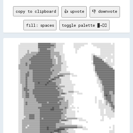
copy to clipboard
👍 upvote
👎 downvote
fill: spaces
toggle palette ▓→✊🏽
  ░░░░░░░░░░░░░░░░░░░░▓▓▓▓▓▓▓▓▓▓▓▓▓▓▒▒▒▒▒▒░░░░░░░░░░          ░░░░░░░░░░░░░░░░    ░░░░░░░░░░░░░░░░░░░░░░  ░░
░░░░░░░░░░░░░░░░░░░░░░▓▓▓▓▓▓▓▓▓▓▓▓▓▓▓▓▓▓▒▒░░░░░░░░            ░░░░░░░░░░░░          ░░░░░░░░░░░░░░░░░░░░░░░░
░░░░░░░░░░░░░░░░░░░░░░▓▓▓▓▓▓▓▓▓▓▓▓▓▓▒▒▒▒▒▒░░░░░░░░            ░░░░░░░░                  ░░░░░░░░░░░░░░░░░░░░
░░░░░░░░░░░░░░░░░░░░░░▒▒▓▓▓▓▓▓▓▓▒▒▒▒▒▒▒▒░░░░░░░░░░              ░░░░                        ░░░░░░░░░░░░░░░░
░░░░░░░░░░▒▒░░░░░░░░░░▒▒▓▓▓▓▓▓▓▓▓▓▓▓▒▒▒▒░░░░░░░░░░              ░░                          ░░░░░░░░░░░░░░░░
░░░░░░░░░░▒▒░░▒▒▒▒▒▒▒▒▓▓▓▓▓▓▓▓▓▓▓▓▓▓▒▒▒▒▒▒▒▒▒▒░░░░              ░░                          ░░░░░░░░░░░░░░░░
░░░░░░░░▒▒▒▒▒▒▒▒▒▒▒▒▓▓▓▓▓▓▓▓▓▓▓▓▓▓▓▓▒▒▒▒▒▒▒▒▒▒░░░░░░                              ░░░░      ░░░░░░░░░░░░  ░░
░░░░░░▒▒▒▒▒▒▒▒▒▒▓▓▓▓▓▓▓▓▓▓▓▓▓▓▓▓▓▓▓▓▒▒▒▒░░▒▒▒▒▒▒░░░░                              ░░▓▓▒▒░░░░░░░░░░░░░░░░░░░░
░░░░▒▒▒▒▒▒▒▒▒▒▓▓▓▓▓▓▓▓▓▓▓▓▓▓▓▓▓▓▓▓▓▓▒▒▒▒░░░░▒▒▒▒░░░░                              ░░▓▓▓▓▓▓▒▒░░░░░░  ░░░░░░░░
░░▒▒▒▒▒▒▒▒▒▒▓▓▓▓▓▓▓▓▓▓▓▓▓▓▓▓▓▓▓▓▓▓▓▓▓▓▒▒▒▒░░▒▒▒▒░░░░                              ░░▓▓▓▓▓▓▓▓▓▓░░  ░░░░░░  ░░
░░▒▒▒▒▒▒▒▒▒▒▒▒▓▓▓▓▓▓▓▓▓▓▓▓▓▓▓▓▓▓▓▓▓▓▓▓▒▒▒▒░░▒▒▒▒░░░░░░                              ▓▓▓▓▓▓▓▓▓▓▓▓░░░░░░░░  ░░
░░▒▒▒▒▒▒▓▓▒▒▒▒▓▓▓▓▓▓▓▓▓▓▓▓▓▓▓▓▓▓▓▓▓▓▓▓▒▒▒▒░░▒▒▒▒▒▒░░░░                            ░░▓▓▓▓▓▓▓▓▓▓▓▓▓▓▒▒░░░░░░░░
▒▒▒▒▒▒▒▒▓▓▒▒▓▓▓▓▓▓▓▓▓▓▓▓▓▓▓▓▓▓▓▓▓▓▓▓▓▓▓▓▒▒▒▒▒▒▒▒░░░░░░                              ▒▒▓▓▓▓▓▓▓▓▓▓▓▓▓▓▒▒░░░░░░
▒▒▒▒▒▒▒▒▒▒▒▒▓▓▓▓▓▓▓▓▓▓▓▓▓▓▓▓▓▓▓▓▓▓▓▓▓▓▒▒▒▒▒▒▒▒▒▒░░░░░░░░                            ░░▓▓▓▓▓▓▓▓▓▓▓▓▓▓▓▓▒▒░░  
▒▒▒▒▒▒▒▒▒▒▒▒▓▓▓▓▓▓▓▓▓▓▓▓▓▓▓▓▓▓▓▓▓▓▓▓▒▒▒▒▒▒▒▒▒▒▒▒░░░░░░                              ░░▓▓▓▓▓▓▓▓▓▓▓▓▓▓▓▓▓▓▓▓░░
░░▒▒▒▒▒▒▒▒▒▒▒▒▒▒▓▓▓▓▓▓▓▓▓▓▓▓▓▓▓▓▓▓▓▓▒▒▓▓▒▒▒▒▒▒▒▒░░░░░░                              ░░▓▓▓▓▓▓▓▓▓▓▓▓▓▓▓▓▓▓▓▓▓▓
░░▒▒▒▒▒▒▒▒▓▓▒▒▒▒▓▓▓▓▓▓▓▓▓▓▓▓▓▓▓▓▓▓▓▓▓▓▒▒▒▒▒▒▒▒░░░░░░░░░░░░                            ▒▒▓▓▓▓▓▓▓▓▓▓▓▓▓▓▓▓▓▓▓▓
░░▒▒▒▒▒▒▓▓▓▓▒▒▒▒▓▓▓▓▓▓▓▓▓▓▓▓▓▓▓▓▓▓▓▓▓▓▒▒▒▒▒▒░░▒▒▒▒▒▒▒▒▒▒▒▒░░░░                        ░░▓▓▓▓▓▓▓▓▓▓▓▓▓▓▓▓▓▓▓▓
░░▒▒▒▒▒▒▓▓▓▓▒▒▒▒▓▓▓▓▓▓▓▓▓▓▓▓▓▓▓▓▓▓▓▓▒▒▒▒▒▒▒▒▓▓▓▓▓▓▒▒░░░░░░  ░░░░░░                    ░░▒▒▓▓▓▓▓▓▓▓▓▓▓▓▓▓▓▓▓▓
░░▒▒▒▒▒▒▓▓▒▒▒▒▒▒▓▓▓▓▓▓▓▓▓▓▓▓▓▓▓▓▓▓▓▓▒▒▒▒▓▓▓▓▓▓░░░░░░░░░░░░                              ░░▓▓▓▓▓▓▓▓▓▓▓▓▓▓▓▓▓▓
░░▒▒▒▒▒▒▓▓▒▒▒▒▒▒▓▓▓▓▓▓▓▓▓▓▓▓▓▓▓▓▓▓▒▒▓▓██▓▓▒▒▒▒▒▒░░░░░░░░░░                              ░░▒▒▓▓▓▓▓▓▓▓▓▓▓▓▓▓▓▓
░░▒▒▒▒▒▒▓▓▒▒▒▒▒▒▓▓▓▓▓▓▓▓▓▓▓▓▓▓▓▓▓▓██▓▓▒▒▒▒▒▒▒▒▒▒░░░░░░░░░░░░                            ░░░░▒▒▓▓▓▓▓▓▓▓▓▓▓▓▓▓
░░▒▒▒▒▒▒▓▓▒▒▒▒▒▒▒▒▓▓▓▓██▓▓▓▓▓▓▓▓██▓▓▓▓▓▓▓▓▒▒▒▒▒▒░░░░░░░░░░░░                            ░░░░▒▒▓▓▓▓▓▓▓▓▓▓▓▓▓▓
░░░░▒▒▒▒▓▓▒▒▒▒▒▒▒▒▓▓▓▓▓▓▓▓▓▓▓▓██▓▓▓▓▓▓▓▓▓▓▒▒▒▒░░░░░░░░░░░░░░░░░░                          ░░░░▓▓▓▓▓▓▓▓▓▓▓▓▓▓
░░░░▒▒▒▒▓▓▒▒▒▒▒▒▒▒▓▓▓▓▓▓▓▓▓▓▓▓▓▓▓▓▓▓▓▓▓▓▓▓▓▓▒▒▒▒▒▒▒▒░░░░░░░░░░                            ░░░░▒▒▓▓▓▓▓▓▓▓▓▓▓▓
░░░░▒▒▓▓▓▓▒▒▒▒▒▒▒▒▓▓▓▓▓▓▓▓▓▓▓▓▓▓▓▓▓▓▓▓▓▓▓▓▒▒▓▓▒▒░░░░░░░░░░░░░░                              ░░▒▒▓▓▓▓▓▓▓▓▓▓▓▓
░░░░▒▒▓▓▓▓▓▓▒▒▒▒▓▓▓▓▓▓▓▓▓▓▓▓▓▓▓▓▓▓▓▓▓▓▓▓▓▓▓▓▒▒▒▒▒▒░░░░░░░░░░░░                              ░░▒▒▓▓▓▓▓▓▓▓▓▓▓▓
░░░░▒▒▒▒▓▓▒▒▒▒▒▒▓▓▓▓▓▓▓▓▓▓▓▓▓▓▓▓▓▓▓▓▓▓▓▓▓▓▓▓▓▓▒▒▒▒░░░░░░▒▒▒▒▒▒░░░░░░                        ░░░░▓▓▓▓▓▓▒▒▒▒▓▓
░░░░▒▒▒▒▓▓▓▓▒▒▒▒▓▓▓▓▓▓▓▓▓▓▓▓▓▓▓▓▓▓▓▓▓▓▓▓▓▓▓▓▓▓▒▒▓▓▓▓▒▒░░░░░░░░    ░░░░░░                      ░░▓▓▓▓▓▓▒▒▒▒▓▓
░░░░▒▒▒▒▓▓▓▓▒▒▒▒▒▒▓▓▓▓▓▓▓▓▓▓▓▓▓▓▓▓▓▓▓▓▓▓▓▓▓▓▓▓▒▒░░░░░░░░░░░░                                  ░░▓▓██▓▓▓▓▒▒▒▒
░░░░▒▒▒▒▓▓▓▓▒▒▒▒▒▒▓▓▓▓▓▓▓▓▓▓▓▓▓▓▓▓▓▓▓▓▓▓▓▓▓▓▒▒▒▒▒▒▒▒░░░░░░░░░░                        ░░      ░░▒▒▓▓▓▓▓▓▒▒▒▒
░░░░░░▒▒▒▒▒▒▒▒▒▒▒▒▒▒▓▓▓▓▓▓▓▓▓▓▓▓▓▓▓▓▓▓▓▓▓▓▓▓▓▓▓▓▓▓▒▒░░░░░░░░░░                        ░░        ▒▒▓▓▓▓▓▓▒▒▒▒
░░░░░░▒▒▒▒▒▒▒▒▒▒▒▒▒▒▓▓▓▓▓▓▓▓▓▓▓▓▓▓▓▓▓▓▓▓▓▓▓▓▓▓▒▒▒▒▒▒░░▒▒░░░░░░                        ░░  ░░░░  ░░▒▒▓▓▓▓▒▒▒▒
░░░░░░▒▒▓▓▒▒▒▒▒▒▒▒▒▒▒▒▓▓▓▓▓▓▓▓▓▓▒▒▓▓▓▓▓▓▓▓▓▓▒▒▓▓▒▒▒▒▒▒▒▒░░░░░░                        ░░  ░░░░  ░░▒▒▒▒▓▓▓▓▒▒
░░░░░░▒▒▓▓▒▒▒▒▒▒▒▒▒▒▒▒▒▒▒▒▓▓▓▓▓▓▓▓▓▓▓▓▓▓▓▓▓▓▓▓▓▓▒▒▒▒▒▒▒▒░░░░                              ░░░░░░░░▒▒░░▒▒▓▓▒▒
░░░░░░▒▒▒▒▒▒▒▒▒▒▒▒▒▒▒▒▒▒▒▒▓▓▓▓▓▓▓▓▓▓▓▓▓▓▓▓▓▓▓▓▒▒▒▒▒▒▒▒▒▒░░  ░░                            ░░░░░░░░░░░░▒▒▓▓▓▓
░░░░░░▒▒▒▒▒▒▒▒▒▒▒▒▒▒▒▒▓▓▓▓▓▓▓▓▓▓▓▓▓▓▓▓██▓▓▓▓▓▓▒▒▒▒▒▒▓▓▒▒░░░░░░░░  ░░                      ░░░░░░░░░░░░░░▒▒▓▓
░░░░░░▒▒▒▒▒▒▒▒▒▒▒▒▒▒▒▒▒▒▓▓▓▓▓▓▓▓▓▓▓▓████▓▓▓▓▓▓▓▓▓▓▒▒▒▒░░░░░░                                ░░░░  ░░░░░░▒▒▒▒
░░░░░░▒▒▒▒▒▒▒▒▒▒▒▒▒▒▒▒▒▒▓▓▓▓▓▓▓▓▓▓▓▓▓▓▓▓▓▓▓▓▓▓▓▓▒▒▒▒▒▒░░░░░░░░░░  ░░                        ░░░░  ░░░░░░░░▒▒
░░░░░░▒▒▒▒▒▒▒▒▒▒▒▒▒▒▒▒▒▒▓▓▓▓▓▓▓▓▓▓▓▓▓▓▓▓▓▓▓▓▓▓▓▓▓▓▒▒▒▒░░░░░░░░░░                            ░░░░  ░░░░░░░░░░
░░░░░░▒▒▒▒▒▒▓▓▓▓▓▓▒▒▒▒▒▒▓▓▓▓▓▓▓▓▓▓▓▓▓▓▓▓▓▓▓▓▓▓▓▓▒▒▒▒░░░░░░░░░░░░                            ░░░░░░░░░░░░░░░░
░░░░░░░░▒▒▒▒▓▓▓▓▓▓▒▒▒▒▒▒▓▓▓▓▓▓▓▓▓▓▓▓▓▓▓▓▓▓▓▓▓▓▓▓▒▒▒▒▒▒░░░░░░░░░░                              ░░    ░░░░░░░░
░░░░░░▒▒▒▒▒▒▓▓▓▓▓▓▒▒▒▒▒▒▓▓▒▒▓▓▓▓▓▓▓▓▓▓▓▓▓▓▓▓▓▓▓▓▒▒▒▒░░▒▒▒▒▒▒▒▒▒▒▒▒░░░░░░                      ░░      ░░    
░░░░▒▒▒▒▒▒▒▒▒▒▒▒▒▒▒▒▒▒▒▒▓▓▓▓▓▓▓▓▓▓▓▓▓▓▓▓▓▓▓▓▓▓▒▒▓▓▓▓▓▓▒▒░░░░        ░░░░░░░░                ░░░░            
░░░░▒▒▒▒▒▒▒▒▒▒▒▒▒▒▒▒▒▒▒▒▓▓▓▓▓▓▓▓▓▓▓▓▓▓▓▓▓▓▓▓▓▓▒▒░░░░░░░░░░░░                ░░                              
░░░░▒▒▒▒▒▒▒▒▒▒▒▒▒▒▒▒▒▒▒▒▓▓▓▓▓▓▓▓▓▓▓▓▓▓▓▓▓▓▒▒▒▒▒▒▒▒▒▒░░░░░░░░                                                
░░░░▒▒▒▒▒▒░░▒▒▒▒▒▒▒▒▒▒▒▒▓▓▓▓▓▓▓▓▓▓▓▓▓▓▓▓▓▓▒▒▒▒▒▒▒▒▒▒▒▒▒▒▒▒▒▒▒▒▒▒▒▒░░░░░░                                  ░░
░░░░▒▒▒▒░░▒▒▒▒▒▒▒▒▒▒▒▒▒▒▓▓▓▓▓▓▓▓██▓▓▓▓▓▓▓▓▒▒▒▒▓▓▓▓▓▓▓▓▓▓▓▓▓▓▓▓▓▓▓▓▒▒▒▒▒▒░░░░                          ░░  ░░
░░░░▒▒▒▒▒▒▒▒▒▒▒▒▒▒▒▒▒▒▒▒▓▓▓▓▓▓▓▓██▓▓▓▓▓▓▓▓▓▓████████▒▒▒▒░░░░░░          ░░░░░░                            ░░
░░░░▒▒▒▒▒▒▒▒▒▒▒▒▒▒▒▒▒▒▒▒▓▓▓▓▓▓▓▓▓▓▓▓▓▓▓▓██████▓▓▒▒▒▒▒▒░░░░░░░░░░                                      ░░░░░░
░░░░▒▒▒▒▒▒▒▒▒▒▒▒▒▒▒▒▒▒▒▒▓▓▓▓▓▓▓▓▓▓▓▓██▓▓▒▒▒▒▓▓▓▓▒▒▒▒▒▒▒▒░░░░░░░░                                      ░░░░░░
░░░░▒▒░░░░▒▒▒▒▒▒▒▒▒▒▒▒▒▒▓▓▓▓▓▓▓▓▓▓▓▓██▓▓▓▓▓▓▓▓▓▓▒▒░░░░░░░░░░░░  ░░░░░░░░░░                              ░░░░
░░▒▒▒▒░░░░▒▒▒▒▒▒▒▒▒▒▒▒▒▒▓▓▓▓▓▓▓▓▓▓▓▓▓▓▓▓▓▓▓▓▒▒▒▒▒▒░░▒▒▒▒░░░░░░░░░░          ░░░░                        ░░░░
░░▒▒▒▒░░░░▒▒▒▒▒▒▒▒▒▒▒▒▒▒▒▒▓▓▓▓▓▓▓▓▓▓▓▓▓▓▓▓▓▓▒▒▒▒░░░░░░░░░░░░  ░░░░                                      ░░░░
░░▒▒▒▒░░░░░░▒▒▒▒▒▒▒▒▒▒▒▒▒▒▓▓▓▓▓▓▓▓▓▓▓▓▒▒▒▒▒▒▒▒░░░░░░▒▒░░░░░░░░░░░░░░░░                                  ░░░░
░░▒▒▒▒░░░░░░▒▒▒▒▒▒▒▒▒▒▒▒▒▒▒▒▓▓▓▓▓▓▒▒▒▒░░░░▒▒▒▒▒▒▒▒▒▒▒▒░░░░▒▒░░░░░░░░░░░░                                ░░  
░░▒▒▒▒░░░░░░▒▒▒▒▒▒▒▒▒▒▒▒▒▒▒▒▒▒▓▓▓▓░░▒▒▒▒▒▒▒▒▒▒▒▒░░▒▒▒▒▒▒▒▒▒▒▒▒▒▒▒▒░░░░░░░░░░                            ░░  
░░▒▒▒▒░░░░░░▒▒▒▒▒▒▒▒▒▒▒▒▒▒▒▒▒▒▒▒▒▒▒▒▒▒▒▒▒▒▒▒▒▒▒▒▒▒▒▒▒▒▒▒░░░░░░░░░░░░░░░░░░░░░░░░                        ░░  
░░▒▒▒▒░░░░░░▒▒▒▒▒▒▒▒▒▒▒▒▒▒▒▒▒▒▓▓▓▓░░▒▒▒▒▒▒▒▒▒▒▒▒▒▒▒▒▒▒░░▒▒▒▒▒▒▒▒░░░░░░░░░░░░░░░░                        ░░░░
░░▒▒▒▒░░▒▒░░▒▒▒▒▒▒▒▒▒▒▒▒▒▒▒▒▒▒▓▓▓▓▒▒▒▒▓▓▒▒▒▒▒▒▒▒▒▒▒▒▒▒▒▒▒▒▒▒▒▒▒▒░░░░▒▒░░░░░░░░░░                        ░░░░
░░▒▒▒▒░░░░░░▒▒▒▒▒▒▒▒▒▒▒▒▒▒▒▒▒▒▒▒▓▓▓▓▓▓▓▓░░▒▒▒▒▒▒▒▒▒▒▒▒▒▒▒▒▒▒▓▓▒▒▒▒▒▒▒▒░░░░░░░░░░                          ░░
░░▒▒▒▒░░░░░░▒▒▒▒▒▒▒▒▒▒▒▒▒▒▒▒▒▒▓▓▓▓▓▓░░░░▒▒▒▒▒▒▒▒▒▒▒▒▒▒▒▒▒▒▒▒░░░░░░░░░░░░░░░░            ░░          ░░    ░░
░░▓▓▒▒░░░░░░▒▒▒▒▒▒▒▒▒▒▒▒▒▒▒▒▒▒▓▓▒▒░░▒▒▒▒▒▒▒▒▒▒▒▒▒▒▒▒▒▒▒▒░░░░░░░░░░░░░░░░  ░░            ░░          ░░    ░░
░░▒▒▒▒░░░░░░▒▒▒▒▒▒▒▒▒▒▒▒▒▒▒▒▒▒▒▒░░░░▒▒▒▒▒▒▒▒▒▒░░▒▒▒▒▒▒░░░░░░░░░░░░░░░░░░░░░░                          ░░░░░░
░░▒▒▒▒░░░░░░▒▒▒▒▒▒▒▒▒▒▒▒▒▒▒▒▒▒░░░░░░░░▒▒░░░░░░▒▒░░░░░░░░░░░░░░░░░░░░░░    ░░                          ░░░░░░
░░▒▒░░░░░░▒▒▒▒▒▒▒▒▒▒▒▒▒▒▒▒▓▓░░░░░░░░░░░░░░░░░░░░░░░░░░░░░░░░░░░░░░░░░░░░  ░░                          ░░░░░░
░░▒▒▓▓░░░░░░▒▒▒▒▒▒▒▒▒▒▒▒▒▒▒▒░░░░░░░░░░░░░░░░░░░░░░░░░░░░░░░░░░░░░░░░░░░░                ░░              ░░░░
░░▒▒▒▒░░░░▒▒▒▒▒▒▒▒▒▒▒▒▒▒▒▒▒▒░░░░░░░░░░░░░░░░░░░░░░░░░░░░░░░░░░░░░░░░░░░░                              ░░░░░░
░░▒▒▒▒░░░░▒▒▒▒▒▒▒▒▒▒▒▒▒▒▓▓░░░░░░░░░░░░░░░░░░░░░░░░░░░░░░░░░░░░░░░░░░░░░░░░                ░░          ░░░░░░
░░▒▒▒▒░░░░▒▒▒▒▒▒▒▒▒▒▒▒▓▓▓▓░░░░░░░░░░░░░░░░░░░░░░░░░░░░░░░░░░░░░░░░░░░░░░░░                ░░      ░░      ░░
░░▒▒▒▒░░░░▒▒▒▒▒▒▒▒▒▒▒▒▓▓▓▓░░░░░░░░░░░░░░░░░░░░░░░░░░░░░░░░░░░░░░░░░░░░░░░░  ░░            ░░░░    ░░░░      
░░░░▒▒░░░░▒▒▒▒▒▒▒▒▒▒▓▓▓▓▓▓░░░░░░░░░░░░░░░░░░░░░░░░░░░░░░░░░░░░░░░░░░░░░░░░  ░░            ░░░░    ░░░░      
░░░░░░░░▒▒▒▒▒▒▒▒▒▒▒▒▓▓▓▓▓▓░░░░░░░░░░░░░░░░░░░░░░░░░░░░░░░░░░░░░░░░░░░░░░    ░░                    ░░░░      
░░░░░░░░░░▒▒▒▒▒▒▒▒▒▒▓▓▓▓▓▓░░░░░░░░░░░░░░░░░░░░░░░░░░░░░░░░░░░░░░░░░░░░░░    ░░                  ░░░░░░░░░░  
░░░░░░░░░░░░▒▒▒▒▒▒▓▓▓▓▓▓▓▓▒▒░░░░░░░░░░░░░░░░░░░░░░░░░░░░░░░░░░░░░░░░░░░░    ░░                  ░░░░░░░░░░  
░░░░░░░░░░░░▒▒▒▒▒▒▓▓▓▓▓▓▓▓▓▓░░░░░░░░░░░░░░░░░░░░░░░░░░░░░░░░░░░░░░░░    ░░░░                        ░░░░░░  
░░░░░░░░░░░░▒▒▒▒▒▒▓▓▓▓▓▓▓▓██▒▒░░░░░░░░░░░░░░░░░░░░░░░░░░░░░░░░░░░░░░    ░░░░                        ░░░░░░  
░░░░░░░░░░░░▒▒▒▒▒▒▒▒▓▓▒▒▓▓██▓▓░░░░░░░░░░░░░░░░░░░░░░░░░░░░░░░░░░░░    ░░░░░░  ░░                      ░░░░░░
░░░░░░░░░░▒▒▒▒▒▒▒▒▓▓▓▓▒▒▓▓▓▓▓▓▒▒░░░░░░░░░░░░░░░░░░░░░░░░░░░░░░        ░░░░░░  ░░                      ░░░░░░
░░░░░░░░░░░░▒▒▒▒▒▒▓▓▓▓▒▒▓▓▓▓██▓▓▒▒░░░░░░░░░░░░░░░░░░░░░░░░░░░░  ░░    ░░░░░░  ░░░░                  ░░░░░░░░
░░░░░░░░░░░░▒▒▒▒▒▒▓▓▓▓▒▒▒▒▓▓▓▓▓▓▓▓▒▒▒▒░░░░░░░░░░░░░░░░░░░░          ░░░░░░░░                        ░░░░░░░░
░░░░░░░░░░░░▒▒▒▒▒▒▓▓▒▒▒▒▒▒▒▒▓▓▓▓▓▓▓▓▓▓▒▒░░░░░░░░░░░░░░░░    ░░    ░░░░░░░░░░    ░░                    ░░░░░░
░░░░░░░░░░░░▒▒▒▒▒▒▓▓▒▒░░▒▒▒▒▒▒▒▒▓▓▓▓▓▓▒▒░░░░░░▒▒▒▒▒▒▒▒░░░░░░░░    ░░░░░░░░░░  ░░                    ░░░░░░  
░░░░░░░░░░░░▒▒▒▒▒▒▓▓▒▒░░░░░░▒▒▒▒▒▒▒▒▓▓▓▓▓▓▒▒▒▒▒▒▒▒▒▒▒▒░░░░░░░░      ░░░░░░░░      ░░                ░░░░░░  
░░░░░░░░░░░░▒▒▒▒▒▒▒▒▓▓░░░░░░░░░░▒▒▒▒▒▒▒▒▒▒▒▒▒▒▒▒░░░░░░░░░░░░░░    ░░░░░░░░░░    ░░                  ░░░░░░  
░░░░░░░░░░░░▒▒▒▒▒▒▒▒▓▓▒▒░░░░░░░░░░░░░░░░░░░░░░░░░░░░░░░░░░░░░░    ░░░░░░░░░░░░  ░░                    ░░░░░░
░░░░░░░░░░░░▒▒▒▒▒▒▒▒▒▒▓▓░░░░░░░░░░░░░░░░░░░░░░░░░░░░░░░░░░░░░░    ░░░░░░░░░░                          ░░░░░░
░░░░░░░░░░░░▒▒▒▒▒▒▒▒▒▒▒▒▒▒░░░░░░░░░░░░░░░░░░░░░░░░░░░░░░░░░░      ░░░░░░░░░░░░░░                      ░░░░░░
░░░░░░░░░░░░░░▒▒▒▒▒▒▒▒▒▒▒▒░░░░░░░░░░░░░░░░░░░░░░░░░░░░░░░░░░      ░░░░░░░░░░░░                            ░░
░░░░░░░░░░░░░░░░░░▒▒▒▒▒▒▒▒▒▒░░░░░░░░░░░░░░░░░░░░░░░░░░░░░░        ░░░░░░░░░░░░    ░░                  ░░░░░░
░░░░░░░░░░░░░░░░░░░░░░▒▒▒▒▒▒░░░░░░░░░░░░░░░░░░░░░░░░░░░░          ░░░░░░░░░░░░    ░░                      ░░
░░░░░░░░░░░░░░░░░░░░░░░░░░▒▒▒▒▒▒░░  ░░░░  ░░░░░░░░░░░░            ░░░░░░░░░░░░░░ 