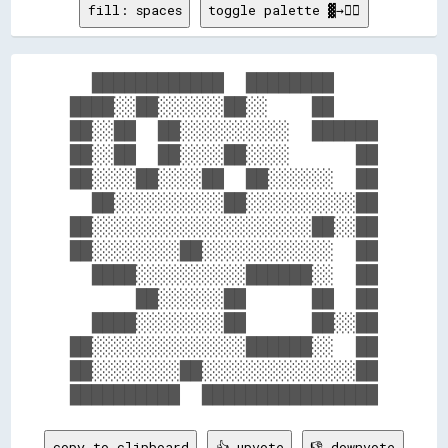
fill: spaces
toggle palette ▓→✊🏽
  ████████████  ████████    

████░░██░░░░░░██░░    ██    

██░░██  ██░░░░░░░░░░  ██████

██░░██  ██░░░░██░░░░      ██

██░░░░██░░░░██  ██░░░░░░  ██

  ██░░░░░░░░░░██░░░░░░░░░░██

██░░░░░░░░░░░░░░░░░░░░██░░██

██░░░░░░░░██░░░░░░░░░░░░  ██

  ████░░░░░░░░░░██████░░  ██

      ██░░░░░░██      ██  ██

  ████░░░░░░░░██      ██░░██

██░░░░░░░░░░░░░░██████░░  ██

██░░░░░░░░██░░░░░░░░░░░░░░██

copy to clipboard
👍 upvote
👎 downvote