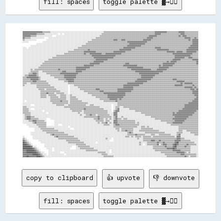
fill: spaces
toggle palette ▓→✊🏽
▓▓▓▓▓▓▓▓▓▓▓▓▓▓▓▓▓▓▓▓▒▒▒▒▒▒▒▒░░░░░░░░░░░░░░░░░░░░░░░░░░░░░░░░░░░░░░░░░░░░░░░░░░░░░░▒▒▒▒▒▒▒▒▒▒▒▒▒▒▒▒▒▒▒▒▒▒▒▒▒▒▒▒▒▒▒▒▒▒▒▒▒▒▒▒▒▒▒▒▒▒▒▒▒▒▒▒▓▓▓▓▓▓▓▓▓▓▓▓▒▒▒▒▒▒▒▒▒▒▒▒▓▓▓▓▓▓▒▒▒▒▒▒▒▒▒▒▒▒▒▒
▓▓▓▓▓▓▓▓▓▓▓▓▓▓▒▒▒▒▒▒▒▒░░░░░░░░░░░░░░  ░░  ░░░░░░░░░░░░░░░░░░░░░░░░░░░░░░░░░░░░░░▒▒▒▒▒▒▒▒▒▒▒▒▒▒▒▒▒▒▒▒▒▒▒▒▒▒▒▒▒▒▒▒▒▒▒▒▒▒▒▒▒▒▒▒▒▒▒▒▒▒▒▒▒▒▓▓▓▓▓▓▒▒▒▒▒▒▒▒▒▒▒▒▒▒▒▒▒▒▒▒▓▓▓▓▒▒▒▒▒▒▒▒▒▒▒▒▒▒
▓▓▓▓▓▓▓▓▒▒▒▒▒▒░░░░░░░░░░░░░░░░    ░░░░░░░░░░░░░░░░░░░░░░░░░░░░░░░░░░░░░░░░░░░░▒▒▒▒▒▒▒▒▒▒▒▒▒▒▒▒▒▒▒▒▒▒▒▒▒▒▒▒▒▒▒▒▒▒▒▒▒▒▒▒▒▒▒▒▒▒▒▒▒▒▓▓▓▓▓▓▓▓▒▒▒▒▒▒▒▒▒▒▒▒▒▒▒▒▒▒▒▒▒▒▓▓▒▒▓▓▓▓▒▒▒▒▒▒▒▒▒▒▒▒
▓▓▒▒▒▒▒▒░░░░░░░░░░░░░░    ░░░░░░░░░░░░░░░░░░░░░░░░░░░░░░░░░░░░░░░░░░░░░░░░▒▒▒▒▒▒▒▒▒▒▒▒▒▒▒▒▒▒▒▒▒▒▒▒▒▒▒▒▒▒▒▒▒▒▒▒▒▒▒▒▒▒▒▒▒▒▒▒▒▒▒▒▓▓▓▓▓▓▒▒▒▒▒▒▒▒▒▒▒▒▒▒▒▒▒▒▒▒▒▒▒▒▒▒▒▒▒▒▒▒▓▓▓▓▓▓▒▒▒▒▓▓▒▒
▒▒░░░░░░░░░░░░          ░░░░░░░░░░░░░░░░░░░░░░░░░░░░░░░░░░░░░░░░░░░░░░▒▒▒▒▒▒▒▒▒▒▒▒▒▒▒▒▒▒▒▒▒▒▓▓▓▓▒▒▒▒▓▓▓▓▒▒▒▒▒▒▒▒▒▒▒▒▒▒▒▒▒▒▓▓▓▓▓▓▓▓▒▒▒▒▒▒▒▒▒▒▒▒▒▒▒▒▒▒▒▒▒▒▒▒▒▒▒▒▒▒▒▒▒▒▒▒▒▒▓▓▒▒▓▓▓▓▓▓
░░░░░░              ░░░░░░░░░░░░░░░░░░░░░░░░░░░░░░░░░░░░░░░░░░░░░░▒▒▒▒▒▒▒▒▒▒▒▒▒▒▒▒▒▒▒▒▒▒▒▒▒▒▒▒▒▒▒▒▒▒▒▒▒▒▒▒▓▓▓▓▓▓▓▓▓▓▓▓▓▓▓▓▓▓▓▓▒▒▒▒▒▒▒▒▒▒▒▒▒▒▒▒▒▒▒▒▒▒▒▒▒▒▒▒▒▒▒▒▒▒▒▒▒▒▒▒▒▒▒▒▒▒▓▓▓▓▓▓
              ░░░░░░░░░░░░░░░░░░░░░░░░░░░░░░░░░░░░░░░░░░░░░░░░░░▒▒▒▒▒▒▒▒▒▒▒▒▒▒▒▒▒▒▒▒▒▒▒▒▒▒▒▒▒▒▒▒▒▒▒▒▒▒▒▒▒▒▒▒▓▓▓▓▓▓▓▓▓▓▓▓▓▓▓▓▒▒▒▒▒▒▒▒▒▒▒▒▒▒▒▒▒▒▒▒▒▒▒▒▒▒▒▒▒▒▒▒▒▒▒▒▒▒▒▒▒▒▒▒▒▒▒▒▓▓▓▓▓▓
        ░░░░░░░░░░░░░░░░░░░░░░░░░░░░░░░░░░░░░░░░░░░░░░░░░░░░▒▒▒▒▒▒▒▒▒▒▒▒▒▒▒▒▒▒▒▒▒▒▒▒▒▒▒▒▒▒▒▒▒▒▒▒▒▒▒▒▒▒▒▒▒▒▓▓▓▓▓▓▓▓▓▓▓▓▓▓▒▒▒▒▒▒▒▒▒▒▒▒▒▒▒▒▒▒▒▒▒▒▒▒▒▒▒▒▒▒▒▒▒▒▒▒▒▒▒▒▒▒▒▒▒▒▒▒▒▒▓▓▓▓▓▓▓▓
░░░░  ░░░░░░░░░░░░░░░░░░░░░░░░░░░░░░░░░░░░░░░░░░░░░░░░░░▒▒▒▒▒▒▒▒▒▒▒▒▒▒▒▒▒▒▒▒▒▒▒▒▒▒▒▒▒▒▒▒▒▒▒▒▒▒▒▒▒▒▒▒▒▒▓▓▓▓▓▓▓▓▓▓▓▓▒▒▒▒▒▒▒▒▒▒▒▒▒▒▒▒▒▒▒▒▓▓▓▓▓▓▒▒▒▒▒▒▒▒▒▒▒▒▒▒▒▒▒▒▒▒▒▒▒▒▒▒▒▒▓▓▓▓▓▓▓▓▓▓
░░░░░░░░░░░░░░░░░░░░░░░░░░░░░░░░░░░░░░░░░░░░░░░░░░░░▒▒▒▒▒▒▒▒▒▒▒▒▒▒▓▓▒▒▒▒▒▒▒▒▒▒▒▒▒▒▒▒▒▒▒▒▒▒▒▒▒▒▒▒▒▒▓▓▓▓▓▓▓▓▓▓▓▓▒▒▒▒▒▒▒▒▒▒▒▒▒▒▒▒▒▒▒▒▒▒▒▒▒▒▓▓▓▓▓▓▓▓▓▓▓▓▒▒▒▒▒▒▒▒▒▒▒▒▒▒▒▒▒▒▓▓▓▓▓▓▓▓▓▓▓▓
░░░░░░░░░░░░░░░░░░░░░░░░░░░░░░░░░░░░░░░░░░░░░░▒▒▒▒▒▒▒▒▒▒▒▒▒▒▒▒▓▓▓▓▓▓▓▓▓▓▓▓▒▒▒▒▒▒▒▒▒▒▒▒▒▒▒▒▒▒▓▓▓▓▓▓▓▓▓▓▓▓▒▒▒▒▒▒▒▒▒▒▒▒▒▒▒▒▒▒▒▒▒▒▒▒▒▒▒▒▒▒▒▒▒▒▒▒▒▒▒▒▒▒▓▓▓▓▓▓▓▓▒▒▓▓▓▓▓▓▒▒▒▒▓▓▓▓▓▓▓▓▓▓▒▒
░░░░░░░░░░░░░░░░░░░░░░░░░░░░░░░░░░░░░░░░░░▒▒▒▒▒▒▒▒▒▒▒▒▒▒▒▒▒▒▒▒▓▓▒▒▒▒▓▓▓▓▓▓▓▓▓▓▓▓▒▒▒▒▓▓▓▓▓▓▓▓▓▓▓▓▓▓▓▓▒▒▒▒▒▒▒▒▒▒▒▒▒▒▒▒▒▒▒▒▒▒▒▒▒▒▒▒▒▒▒▒▒▒▒▒▒▒▒▒▒▒▒▒▒▒▒▒▒▒▒▒▓▓▓▓▓▓▓▓▓▓▓▓▓▓▓▓▓▓▓▓▒▒▒▒▒▒
░░░░░░░░░░░░░░░░░░░░░░░░░░░░░░░░░░▒▒▒▒▒▒▒▒▒▒▒▒▒▒▒▒▒▒▒▒▒▒▒▒▒▒▒▒▒▒▒▒▒▒▒▒▓▓▓▓▓▓▓▓▓▓▓▓▓▓▓▓▓▓▓▓▓▓▓▓▒▒▒▒▒▒▒▒▒▒▒▒▒▒▒▒▒▒▒▒▒▒▒▒▒▒▒▒▒▒▒▒▒▒▒▒▒▒▒▒▒▒▒▒▒▒▒▒▒▒▒▒▒▒▒▒▒▒▒▒▓▓▓▓▓▓▓▓▓▓▓▓▓▓▓▓▒▒▒▒▒▒▒▒
░░░░░░░░░░░░░░░░░░░░░░░░░░░░░░▒▒▒▒▒▒▒▒▒▒▒▒▒▒▒▒▒▒▒▒▒▒▒▒▒▒▒▒▒▒▒▒▒▒▒▒▒▒▒▒▒▒▓▓▓▓▓▓▓▓▓▓▓▓▓▓▓▓▓▓▓▓▒▒▒▒▒▒▒▒▒▒▒▒▒▒▒▒▒▒▒▒▒▒▒▒▒▒▒▒▒▒▒▒▒▒▒▒▒▒▒▒▒▒▒▒▒▒▒▒▒▒▒▒▒▒▒▒▒▒▒▒▒▒▓▓▓▓▓▓▓▓▓▓▒▒▒▒▓▓▓▓▒▒▒▒▒▒
░░░░░░░░░░░░░░░░░░░░░░░░░░▒▒▒▒▒▒▒▒▒▒▒▒▒▒▒▒▒▒▒▒▒▒▒▒▒▒▒▒▒▒▒▒▒▒▒▒▒▒▒▒▒▒▒▒▒▒▒▒▓▓▓▓▓▓▓▓▓▓▓▓▒▒▒▒▒▒▒▒▒▒▒▒▒▒▒▒▒▒▒▒▒▒▒▒▒▒▒▒▒▒▒▒▒▒▒▒▒▒▒▒▒▒▒▒▒▒▒▒▒▒▒▒▒▒▒▒▒▒▒▒▒▒▒▒▒▒▓▓▓▓▓▓▓▓▒▒▒▒▒▒▒▒▒▒▒▒▓▓▓▓▓▓
░░░░░░░░░░░░░░░░░░░░░░▒▒▒▒▒▒▒▒▒▒▒▒▒▒▒▒▒▒▒▒▒▒▒▒▒▒▒▒▒▒▒▒▒▒▒▒▒▒▒▒▒▒▒▒▒▒▒▒▒▒▓▓▓▓▓▓▓▓▓▓▒▒▒▒▒▒▒▒▒▒▒▒▒▒▒▒▒▒▒▒▒▒▒▒▒▒▒▒▒▒▒▒▒▒▒▒▒▒▒▒▒▒▒▒▒▒▒▒▒▒▒▒▒▒▒▒▒▒▒▒▒▒▒▒▓▓▒▒▓▓▓▓▓▓▒▒▒▒▒▒▒▒▒▒▒▒▒▒▒▒▒▒▒▒▓▓
░░░░░░░░░░░░░░░░░░░░▒▒▒▒▒▒▒▒▒▒▒▒▒▒▒▒▒▒▒▒▒▒▒▒▒▒▒▒▒▒▒▒▒▒▒▒▒▒▒▒▒▒▒▒▒▒▒▒▓▓▓▓▓▓▓▓▓▓▒▒▒▒▒▒▒▒▒▒▒▒▒▒▒▒▒▒▒▒▒▒▒▒▒▒▓▓▓▓▒▒▒▒▒▒▒▒▒▒▒▒▒▒▒▒▒▒▒▒▒▒▒▒▒▒▒▒▒▒▒▒▒▒▓▓▓▓▓▓▓▓▓▓▓▓▒▒▒▒▒▒▒▒▒▒▒▒▒▒▒▒▒▒▒▒▒▒▓▓
░░░░░░░░░░░░░░░░░░▒▒▒▒▒▒▒▒▒▒▒▒▒▒▒▒▒▒▒▒▒▒▒▒▒▒▒▒▒▒▒▒▒▒▒▒▒▒▒▒▒▒▒▒▓▓▓▓▓▓▓▓▓▓▒▒▒▒▒▒▒▒▒▒▒▒▒▒▒▒▒▒▒▒▒▒▒▒▒▒▒▒▒▒▓▓▓▓▓▓▓▓▓▓▓▓▓▓▒▒▒▒▒▒▒▒▒▒▒▒▒▒▒▒▒▒▒▒▒▒▓▓▒▒▓▓▓▓▓▓▓▓▓▓▒▒▒▒▒▒▒▒▒▒▒▒▒▒▒▒▒▒▒▒▒▒▒▒▒▒
░░░░░░░░░░░░░░░░▒▒▒▒▒▒▒▒▒▒▒▒▒▒▒▒▒▒▒▒▒▒▒▒▒▒▒▒▒▒▒▒▒▒▒▒▒▒▓▓▓▓▓▓▓▓▓▓▓▓▓▓▒▒▒▒▒▒▒▒▒▒▒▒▒▒▒▒▒▒▒▒▒▒▒▒▒▒▒▒▒▒▒▒▒▒▒▒▒▒▓▓▓▓▓▓▓▓▓▓▓▓▓▓▓▓▒▒▒▒▒▒▒▒▒▒▒▒▒▒▒▒▓▓▓▓▓▓▓▓▓▓▒▒▒▒▒▒▒▒▒▒▒▒▒▒▒▒▒▒▒▒▒▒▒▒▒▒▒▒▒▒
░░░░░░░░▒▒░░▒▒▒▒▒▒▒▒▒▒▒▒▒▒▒▒▒▒▒▒▒▒▒▒▓▓▒▒▒▒▒▒▒▒▒▒▒▒▒▒▒▒▓▓▓▓▓▓▓▓▓▓▒▒▒▒▒▒▒▒▒▒▒▒▒▒▒▒▒▒▒▒▒▒▒▒▒▒▒▒▒▒▒▒▒▒▒▒▒▒▒▒▒▒▒▒▒▒▓▓▓▓▓▓▓▓▓▓▓▓▓▓▓▓▓▓▓▓▒▒▒▒▒▒▓▓▓▓▓▓▓▓▓▓▒▒▒▒▒▒▒▒▒▒▒▒▒▒▒▒▒▒▒▒▒▒▒▒▒▒▒▒▒▒▒▒
░░░░░░░░▒▒▒▒▒▒▒▒░░░░▒▒▒▒▒▒▒▒▒▒▒▒▒▒▒▒▒▒▒▒▓▓▓▓▒▒▒▒▒▒▒▒▒▒▓▓▓▓▓▓▒▒▒▒▒▒▒▒▒▒▒▒▒▒▒▒▒▒▒▒▒▒▒▒▒▒▒▒▒▒▒▒▒▒▒▒▒▒▒▒▒▒▒▒▒▒▒▒▒▒▒▒▒▒▓▓▓▓▓▓▓▓▓▓▓▓▓▓▓▓▓▓▓▓▓▓▓▓▓▓▓▓▒▒▒▒▒▒▒▒▒▒▒▒▒▒▒▒▒▒▒▒▒▒▒▒▒▒▒▒▒▒▒▒▒▒▒▒
░░░░░░▒▒▒▒▓▓▓▓▒▒░░░░░░░░▒▒▒▒▒▒▒▒▒▒▒▒▒▒▓▓▓▓▓▓▓▓▓▓▓▓▓▓▓▓▓▓▒▒▒▒▒▒▒▒▒▒▒▒▒▒▒▒▒▒▒▒▒▒▒▒▒▒▒▒▒▒▒▒▒▒▒▒▒▒▒▒▒▒▒▒▒▒▒▒▒▒▒▒▒▒▒▒▒▒▒▒▒▒▓▓▓▓▓▓▓▓▓▓▓▓▓▓▓▓▓▓▓▓▒▒▒▒▒▒▒▒▒▒▒▒▒▒▒▒▒▒▒▒▒▒▒▒▒▒▒▒▒▒▒▒▒▒▒▒▒▒▒▒
░░▒▒▒▒▓▓▓▓▓▓▓▓▒▒░░░░░░░░░░░░▒▒▒▒▒▒▒▒▒▒▒▒▒▒▓▓▓▓▓▓▓▓▓▓▓▓▒▒▒▒▒▒▒▒▒▒▒▒▒▒▒▒▒▒▒▒▒▒▒▒▒▒▒▒▒▒▒▒▒▒▒▒▒▒▒▒▒▒▒▒▒▒▒▒▒▒▒▒▒▒▒▒▒▒▒▒▒▒▒▒▒▒▓▓▓▓▓▓▓▓▓▓▓▓▓▓▒▒▒▒▒▒▒▒▒▒▒▒▒▒▒▒▒▒▒▒▒▒▒▒▒▒▒▒▒▒▒▒▒▒▒▒▒▒▒▒▒▒▒▒
▒▒▒▒▓▓▓▓▓▓▓▓▓▓▓▓▒▒░░░░░░░░░░░░░░▒▒▒▒▒▒▒▒▒▒▓▓▓▓▓▓▓▓▓▓▓▓▒▒▒▒▒▒▒▒▒▒▒▒▒▒▒▒▒▒▒▒▒▒▒▒▒▒▒▒▒▒▒▒▒▒▒▒▒▒▒▒▒▒▒▒▒▒▒▒▒▒▒▒▒▒▒▒▒▒▒▒▒▒▒▒▒▒▓▓▓▓▓▓▓▓▓▓▓▓▒▒▒▒▒▒▒▒▒▒▒▒▒▒▒▒▒▒▒▒▒▒▒▒▒▒▒▒▒▒▒▒▒▒▒▒▒▒▒▒▒▒▒▒▒▒
▒▒▒▒▒▒▒▒▓▓▓▓▓▓▓▓▒▒░░░░░░░░░░░░░░░░░░▒▒▒▒▒▒▒▒▓▓▓▓▓▓▓▓▒▒▒▒▒▒▒▒▒▒▒▒▒▒▒▒▒▒▒▒▒▒▒▒▒▒▒▒▒▒▒▒▒▒▒▒▒▒▒▒▒▒▒▒▒▒▒▒▒▒▒▒▒▒▒▒▒▒▒▒▒▒▒▒▓▓▓▓▓▓▓▓▓▓▓▓▓▓▒▒▒▒▒▒▒▒▒▒▒▒▒▒▒▒▒▒▒▒▒▒▓▓▓▓▒▒▒▒▒▒▒▒▒▒▒▒▒▒▒▒▒▒▒▒▒▒
▒▒▒▒▒▒▒▒▒▒▓▓▓▓▒▒▒▒▒▒▒▒▒▒░░░░░░░░░░░░░░░░░░▒▒▒▒▓▓▓▓▓▓▒▒▒▒▒▒▒▒▒▒▒▒▒▒▒▒▒▒▒▒▒▒▒▒▒▒▒▒▒▒▒▒▒▒▒▒▒▒▒▒▒▒▒▒▒▒▒▒▒▒▒▒▒▒▒▒▒▒▒▒▒▒▓▓▓▓▓▓▓▓▓▓▓▓▒▒▒▒▒▒▒▒▒▒▒▒▒▒▒▒▒▒▒▒▒▒▒▒▒▒▒▒▒▒▓▓▓▓▓▓▓▓▒▒▒▒▒▒▒▒▒▒▒▒▒▒
▒▒▒▒░░░░▒▒▒▒▒▒▒▒▒▒▒▒▒▒▒▒▒▒░░░░░░░░░░░░░░░░░░░░▒▒▒▒▒▒▒▒▒▒▒▒▒▒▒▒▒▒▒▒▒▒▒▒▒▒▒▒▒▒▒▒▒▒▒▒▒▒▒▒▒▒▒▒▒▒▒▒▒▒▒▒▒▒▒▒▒▒▒▒▓▓▓▓▓▓▓▓▓▓▓▓▓▓▓▓▒▒▒▒▒▒▒▒▒▒▒▒▒▒▒▒▒▒▒▒▒▒▒▒▒▒▒▒▒▒▒▒▒▒▒▒▒▒▓▓▒▒▓▓▓▓▓▓▓▓▒▒▒▒▒▒
▒▒░░░░░░░░░░░░▒▒▒▒▒▒▒▒▒▒▒▒▒▒░░░░░░░░░░░░░░░░░░  ░░░░▒▒▒▒▒▒▒▒▒▒▒▒▒▒▒▒▒▒▒▒▒▒▒▒▒▒▒▒▒▒▒▒▒▒▒▒▒▒▒▒▒▒▒▒▒▒▒▒▒▒▓▓▓▓▓▓▓▓▓▓▓▓▓▓▓▓▒▒▒▒▒▒▒▒▒▒▒▒▒▒▒▒▒▒▒▒▒▒▒▒▒▒▒▒▒▒▒▒▒▒▒▒▓▓▓▓▓▓▓▓▒▒▒▒▒▒▒▒▒▒▓▓▒▒▒▒
░░░░░░░░░░░░░░▒▒▒▒▒▒▒▒▒▒▒▒▒▒▒▒▒▒░░░░░░░░░░░░░░  ░░░░░░░░▒▒▒▒▒▒▒▒▒▒▒▒▒▒▒▒▒▒▒▒▒▒▒▒▒▒▒▒▒▒▒▒▒▒▒▒▒▒▒▒▒▒▒▒▒▒▓▓▓▓▓▓▓▓▓▓▒▒▒▒▒▒▒▒▒▒▒▒▒▒▒▒▒▒▒▒▒▒▒▒▒▒▒▒▒▒▒▒▒▒▒▒▒▒▒▒▒▒▒▒▒▒▒▒▒▒▒▒▓▓▓▓▓▓▓▓▒▒▓▓▒▒
░░░░░░░░░░░░░░░░▒▒▒▒▒▒░░▒▒▒▒▒▒▒▒▒▒░░░░░░░░░░░░  ░░░░░░░░░░▒▒▒▒▒▒▒▒▒▒▒▒▒▒▒▒▓▓▓▓▒▒▒▒▒▒▒▒▒▒▒▒▒▒▒▒▒▒▓▓▓▓▓▓▓▓▓▓▓▓▓▓▓▓▒▒▒▒▒▒▒▒▒▒▒▒▒▒▒▒▒▒▒▒▒▒▒▒▒▒▒▒▒▒▒▒▒▒▒▒▒▒▒▒▒▒▒▒▒▒▒▒▒▒▒▒▒▒▒▒▒▒▓▓▓▓▒▒▓▓
░░░░░░░░░░░░░░░░░░▒▒▒▒▒▒▒▒▒▒▒▒▒▒▒▒▒▒▒▒░░░░░░░░  ░░░░░░░░░░░░░░▒▒▒▒▒▒▒▒▒▒▒▒▒▒▒▒▓▓▓▓▒▒▒▒▒▒▒▒▒▒▒▒▒▒▓▓▓▓▓▓▓▓▓▓▓▓▓▓▒▒▒▒▒▒▒▒▒▒▒▒▒▒▒▒▒▒▒▒▒▒▒▒▒▒▒▒▒▒▒▒▒▒▒▒▒▒▒▒▒▒▒▒▒▒▒▒▒▒▒▒▒▒▒▒▒▒▒▒▒▒▓▓▓▓▓▓
░░░░░░░░░░░░░░░░░░▒▒▒▒▒▒▓▓▒▒▒▒▒▒░░▒▒▒▒▒▒▒▒░░░░  ░░░░░░░░░░░░░░░░░░▒▒▒▒▒▒▒▒▒▒▒▒▒▒▒▒▓▓▓▓▓▓▓▓▓▓▓▓▓▓▓▓▓▓▓▓▓▓▒▒▒▒▒▒▒▒▒▒▒▒▒▒▒▒▒▒▒▒▒▒▒▒▒▒▒▒▒▒▒▒▒▒▒▒▒▒▒▒▒▒▒▒▒▒▒▒▒▒▒▒▒▒▒▒▒▒▒▒▒▒▒▒▒▒▒▒▓▓▓▓▓▓
░░░░░░░░░░░░░░░░░░▒▒▒▒▒▒░░▒▒▒▒▒▒▒▒░░░░▒▒▒▒▒▒░░░░▒▒░░░░░░░░░░░░░░░░░░░░▒▒▒▒▒▒▒▒▒▒▒▒▒▒▒▒▓▓▓▓▓▓▓▓▓▓▓▓▓▓▓▓▓▓▒▒▒▒▒▒▒▒▒▒▒▒▒▒▒▒▒▒▒▒▒▒▒▒▒▒▒▒▒▒▒▒▒▒▒▒▒▒▒▒▒▒▒▒▒▒▒▒▒▒▒▒▒▒▒▒▒▒▒▒▒▒▒▒▒▒▒▒▒▒▓▓▓▓
░░░░░░░░░░░░░░░░░░▒▒▒▒▒▒░░░░▒▒▒▒▒▒▒▒░░▒▒▒▒▒▒░░░░▒▒▒▒▒▒░░░░░░░░░░░░░░░░░░░░▒▒▒▒▒▒▒▒▒▒▒▒▓▓▓▓▓▓▓▓▓▓▓▓▓▓▓▓▒▒▒▒▒▒▒▒▒▒▒▒▒▒▒▒▒▒▒▒▒▒▒▒▒▒▒▒▒▒▒▒▒▒▒▒▒▒▒▒▒▒▒▒▒▒▒▒▒▒▒▒▒▒▒▒▒▒▒▒▒▒▒▒▒▒▒▒▒▒▒▒▒▒▓▓
░░░░░░░░░░░░░░░░░░░░░░░░░░░░▒▒▒▒▒▒▒▒▒▒▒▒▒▒▒▒░░░░▒▒▒▒▒▒▒▒░░░░░░░░░░░░░░░░░░░░░░▒▒▒▒▒▒▒▒▒▒▓▓▓▓▓▓▓▓▒▒▓▓▒▒▒▒▒▒▒▒▒▒▒▒▒▒▒▒▒▒▒▒▒▒▒▒▒▒▒▒▒▒▒▒▒▒▒▒▒▒▒▒▒▒▒▒▒▒▒▒▒▒▒▒▒▒▒▒▒▒▒▒▒▒▒▒▒▒▒▒▒▒▒▒▒▒▓▓▓▓
░░  ░░░░░░░░░░░░░░░░░░░░░░░░▒▒▒▒▒▒▒▒▒▒▓▓▒▒▒▒▒▒░░▒▒▒▒▒▒▒▒▒▒▒▒░░░░░░░░░░░░░░░░░░░░░░▒▒▒▒▒▒▒▒▒▒▒▒▓▓▒▒▒▒▒▒▒▒▒▒▒▒▒▒▒▒▒▒▒▒▒▒▒▒▒▒▒▒▒▒▒▒▒▒▒▒▒▒▒▒▒▒▒▒▒▒▒▒▒▒▒▒▒▒▒▒▒▒▒▒▒▒▒▒▒▒▒▒▒▒▒▒▒▒▒▒▓▓▓▓▓▓
░░░░░░░░░░░░░░░░░░░░░░░░░░░░░░▒▒▒▒▒▒▒▒▒▒▒▒▒▒▒▒░░▒▒▒▒▒▒▒▒▒▒▒▒▒▒▒▒▒▒░░░░░░░░░░░░░░░░░░░░░░░░░░░░░░▒▒▒▒▒▒▒▒▒▒▒▒▒▒▒▒▒▒▒▒▒▒▒▒▒▒▒▒▒▒▒▒▒▒▒▒▒▒▒▒▒▒▒▒▒▒▒▒▒▒▒▒▒▒▒▒▒▒▒▒▒▒▒▒▒▒▒▒▒▒▒▒▓▓▓▓▓▓▓▓▓▓
░░░░░░░░    ░░░░░░░░░░░░░░░░░░░░░░▒▒▒▒▒▒▒▒░░░░▒▒▒▒▒▒▒▒▒▒▒▒▒▒▒▒▒▒░░░░▒▒▒▒░░░░░░░░░░░░░░░░░░  ░░░░▒▒▒▒▒▒▒▒▒▒▒▒▒▒▒▒▒▒▒▒▒▒▒▒▒▒▒▒▒▒▒▒▒▒▒▒▒▒▒▒▒▒▒▒▒▒▒▒▒▒▒▒▒▒▒▒▒▒▒▒▒▒▒▒▒▒▒▒▓▓▓▓▓▓▓▓▓▓▓▓▓▓
▒▒▒▒░░░░░░░░░░░░░░░░░░░░░░░░░░░░░░░░░░░░░░▒▒▒▒▒▒▒▒▒▒▒▒▒▒▒▒▒▒▒▒▒▒▒▒▒▒▒▒▒▒▒▒▒▒▒▒░░░░░░░░░░░░  ░░▒▒▒▒░░░░▒▒▒▒▒▒▒▒▒▒▒▒▒▒▒▒▒▒▒▒▒▒▒▒▒▒▒▒▒▒▒▒▒▒▒▒▒▒▒▒▒▒▒▒▒▒▒▒▒▒▒▒▒▒▒▒▒▒▒▒▒▒▓▓▓▓▓▓▓▓▓▓▓▓▓▓
▒▒▒▒▒▒░░    ░░░░░░░░░░░░░░░░░░░░░░░░░░░░░░░░░░░░▒▒▒▒▒▒▒▒▒▒▒▒▒▒▓▓▒▒▒▒▒▒▒▒▒▒▒▒▒▒▒▒▒▒░░░░░░░░  ░░▒▒▓▓░░░░░░░░░░▒▒▒▒▒▒▒▒▒▒▒▒▒▒▒▒▒▒▒▒▒▒▒▒▒▒▒▒▒▒▒▒▒▒▒▒▒▒▒▒▒▒▒▒▒▒▒▒▒▒▒▒▒▒▓▓▓▓▓▓▓▓▓▓▓▓▓▓▓▓
▒▒▒▒▒▒░░░░░░░░░░░░░░  ░░░░░░░░░░░░░░░░░░░░░░░░░░░░▒▒▒▒▒▒▒▒▒▒░░▒▒▒▒▒▒▒▒▒▒▒▒▒▒▒▒▒▒▒▒▒▒▒▒░░░░  ▒▒▓▓▓▓░░░░░░░░░░░░░░░░▒▒▒▒▒▒▒▒▒▒▒▒▒▒▒▒▒▒▒▒▒▒▒▒▒▒▒▒▒▒▒▒▒▒▒▒▒▒▒▒▒▒▒▒▓▓▓▓▓▓▓▓▓▓▓▓▓▓▓▓▓▓▒▒
▒▒▒▒▒▒▒▒░░░░░░░░░░░░░░░░  ░░░░░░░░░░░░░░░░░░░░░░░░░░░░░░▒▒░░░░▒▒▒▒▒▒▒▒▒▒▒▒▒▒▒▒▒▒▒▒▒▒▒▒░░░░░░▓▓▓▓░░░░░░░░░░░░░░░░░░░░░░░░▒▒▒▒▒▒▒▒▒▒▒▒▒▒▒▒▒▒▒▒▒▒▒▒▒▒▒▒▒▒▒▒▓▓▒▒▓▓▓▓▓▓▓▓▓▓▓▓▓▓▓▓▓▓▒▒▒▒
░░▒▒▒▒▒▒░░░░░░░░░░░░░░░░░░░░░░░░░░░░░░░░░░░░░░░░░░░░░░░░░░▒▒░░░░▒▒▒▒▓▓▒▒▒▒░░▒▒▒▒▒▒▒▒▒▒▒▒░░░░▓▓▓▓░░░░░░░░░░░░░░░░░░░░░░░░░░░░▒▒▒▒▒▒▒▒▒▒▒▒▒▒▒▒▒▒▒▒▒▒▒▒▒▒▒▒▓▓▓▓▓▓▓▓▓▓▓▓▓▓▓▓▓▓▓▓▒▒▒▒▒▒
░░▒▒▓▓▓▓▒▒▒▒░░░░░░░░░░░░░░░░░░░░░░░░░░░░░░░░░░░░░░░░░░░░░░░░░░▒▒▒▒▒▒▒▒▒▒▒▒▒▒▓▓▒▒▒▒▒▒▒▒▒▒▒▒░░▒▒▓▓░░░░▒▒░░░░░░░░░░░░░░░░░░░░░░░░░░░░▒▒▒▒▒▒▒▒▒▒▒▒▒▒▒▒▒▒▒▒▒▒▒▒▓▓▓▓▓▓▓▓▓▓▓▓▓▓▒▒▒▒▒▒▒▒▒▒
░░▒▒▓▓▓▓▒▒▒▒▒▒▒▒░░░░░░░░    ░░░░░░░░░░░░░░░░░░░░░░░░░░░░░░░░░░░░░░░░░░░░▒▒▒▒▓▓▒▒▒▒░░▒▒░░▒▒░░▒▒▓▓▒▒▒▒░░▒▒▒▒░░░░░░░░░░░░░░░░░░░░░░░░░░░░▒▒▒▒▒▒▒▒▒▒▒▒▒▒▒▒▒▒▓▓▓▓▓▓▓▓▓▓▓▓▓▓▒▒▒▒▒▒▒▒▒▒▒▒
░░░░░░▒▒▒▒▓▓▓▓▒▒▒▒▒▒▒▒░░        ░░░░░░░░░░░░░░░░░░░░░░░░░░░░░░░░░░░░░░░░░░▒▒▒▒▒▒▒▒░░▒▒▒▒░░░░▓▓▓▓▒▒▒▒▒▒▒▒▒▒▒▒▒▒▒▒▒▒░░░░░░░░░░░░░░░░░░░░░░░░░░▒▒▒▒▒▒▒▒▒▒▒▒▒▒▓▓▓▓▓▓▓▓▓▓▒▒▒▒▒▒▒▒▒▒▒▒▒▒
░░░░░░░░░░▒▒▓▓▒▒▒▒▒▒▒▒▒▒        ░░░░░░░░░░░░░░░░░░░░░░░░░░░░░░░░░░░░░░░░░░░░▒▒░░▒▒▒▒▓▓░░▒▒░░▓▓▓▓▒▒▒▒▒▒▒▒▒▒▒▒▒▒▒▒▒▒░░▒▒░░░░░░░░░░░░░░░░░░░░░░░░░░░░▒▒▒▒▒▒▓▓▓▓▓▓▓▓▓▓▒▒▒▒▒▒▒▒▒▒▒▒▒▒▒▒
    ░░░░░░░░░░▒▒▒▒▒▒▒▒▒▒        ░░░░    ░░░░░░░░░░░░░░░░░░░░░░░░░░░░░░░░░░░░░░░░░░▒▒▒▒▒▒░░░░▒▒▓▓▓▓▒▒▒▒▒▒▒▒▒▒▒▒▒▒▒▒▒▒▒▒░░░░░░░░░░░░░░░░░░░░░░░░░░░░░░░░▒▒▒▒▒▒▒▒▒▒▒▒▒▒▒▒▒▒▒▒▒▒▒▒▒▒▒▒
      ░░░░░░░░░░▒▒▒▒▒▒▒▒░░░░░░░░░░░░░░░░░░░░░░  ░░░░░░░░░░░░░░░░░░░░░░░░░░░░░░░░░░░░░░░░░░░░▒▒▒▒▒▒▒▒▒▒▒▒▒▒▒▒▒▒▒▒▒▒▒▒░░░░▒▒▒▒░░▒▒░░░░░░░░░░░░░░░░░░░░░░░░░░░░░░▒▒▒▒▒▒▒▒▒▒▒▒▒▒▒▒▒▒▒▒
            ░░░░░░▒▒▒▒▒▒▒▒▒▒▒▒▒▒░░░░░░░░░░░░░░░░    ░░░░░░░░░░░░░░░░░░░░░░░░░░░░░░░░░░░░░░░░░░▒▒▒▒░░▒▒▒▒▒▒▒▒▒▒▒▒░░░░░░░░▒▒▒▒▒▒▒▒▒▒▒▒░░░░░░░░░░░░░░░░░░░░░░░░░░▒▒▒▒▒▒▒▒▒▒▒▒▒▒▒▒▒▒▒▒
            ░░░░░░░░▒▒▒▒▒▒▒▒▒▒▒▒▒▒▒▒░░░░░░░░░░░░░░░░░░░░░░░░░░░░░░░░░░░░░░░░░░░░░░░░░░░░░░░░░░░░▒▒░░▒▒▒▒▓▓▒▒▒▒▒▒░░░░░░▒▒▒▒▒▒▒▒▒▒▒▒▒▒▒▒▒▒▒▒░░░░░░░░░░░░░░░░░░░░▒▒▒▒░░░░▒▒▒▒▒▒▒▒▒▒▒▒
        ░░░░░░░░░░░░░░░░▒▒▒▒▒▒▒▒▒▒▒▒▒▒▒▒▒▒░░░░░░░░░░░░░░░░░░░░░░░░░░░░░░░░░░░░░░░░░░░░░░░░░░░░░░░░░░░░░░░░▒▒▓▓▒▒░░░░░░░░░░░░▒▒▒▒▒▒▒▒▒▒▒▒▒▒▒▒▒▒▒▒░░░░░░░░░░░░▒▒▒▒▒▒░░░░░░░░▒▒▒▒▒▒▒▒
        ░░░░░░░░░░░░░░░░░░░░▒▒▓▓▒▒▒▒▒▒▒▒▒▒▒▒▒▒░░░░░░░░░░░░░░░░░░░░░░░░░░░░░░░░░░░░░░░░░░░░░░░░░░░░░░░░░░░░▒▒▒▒▒▒▒▒▓▓▒▒▒▒▒▒▒▒░░░░░░▒▒▒▒░░░░▒▒▒▒▒▒▒▒▒▒▒▒░░░░░░▒▒▓▓░░░░░░░░░░░░░░▒▒▒▒
░░        ░░░░░░░░░░░░░░░░░░░░░░▒▒▓▓▒▒▒▒▒▒▒▒▒▒▒▒▒▒▒▒░░░░░░░░░░░░░░░░░░░░░░░░░░░░░░░░░░░░░░░░░░░░░░░░░░░░▒▒▒▒░░▒▒░░▒▒▒▒▒▒░░▒▒▒▒▒▒▒▒░░▒▒▒▒▒▒▒▒▒▒▒▒▒▒▒▒▒▒▒▒▒▒░░▓▓▓▓░░░░░░░░░░░░░░░░░░
▒▒░░      ░░░░░░░░░░░░░░░░░░░░░░░░░░▒▒▒▒▒▒▒▒▒▒▒▒▒▒▒▒▒▒▒▒░░░░░░░░░░░░░░░░░░░░░░░░░░░░▒▒░░░░  ░░░░░░░░░░░░░░░░░░░░░░░░▒▒░░░░▒▒▒▒▒▒▒▒▒▒▒▒▒▒▒▒▒▒▒▒▒▒▒▒▒▒▒▒▒▒▒▒▒▒▓▓▓▓▒▒▒▒░░░░░░░░░░░░░░
▓▓▒▒░░          ░░░░░░░░░░░░░░░░░░░░░░░░░░░░▒▒▒▒▒▒▒▒▒▒▒▒▒▒░░░░░░░░░░░░░░░░░░░░░░░░░░░░░░    ░░░░░░░░░░░░░░░░░░░░░░░░░░░░░░▒▒▒▒▒▒▒▒▓▓▓▓▒▒▒▒▓▓▒▒▒▒▒▒▒▒▒▒▒▒▒▒▓
copy to clipboard
👍 upvote
👎 downvote
fill: spaces
toggle palette ▓→✊🏽