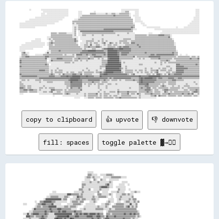
          ░░          ░░░░░░░░░░░░░░░░░░░░░░░░░░░░                                                      ░░░░░░░░░░░░░░░░░░                                                          ░░░░

                        ░░░░░░░░░░░░░░░░░░░░░░░░░░          ░░░░            ░░                          ░░░░▒▒▒▒      ░░░░                                                          ░░░░

                      ░░░░  ░░░░░░░░░░░░░░░░░░░░░░          ░░░░        ▒▒▒▒▒▒░░░░░░░░░░▒▒░░░░▒▒▒▒░░░░▒▒▒▒▒▒▒▒▒▒░░    ░░░░                                                          ░░░░

                      ░░░░░░░░░░░░░░░░░░░░░░░░░░░░          ░░░░▒▒▒▒▒▒▒▒▒▒▒▒▒▒▒▒▒▒▒▒▒▒▒▒▒▒▒▒▒▒▒▒▓▓▒▒▒▒▒▒▒▒▒▒▒▒▒▒░░  ░░░░░░                                                          ░░░░

                ░░░░░░░░░░░░░░░░░░░░░░░░░░░░░░              ░░▒▒▒▒▒▒▒▒▒▒▒▒▒▒▒▒▒▒▒▒▒▒▒▒▒▒▒▒▒▒▒▒▒▒▒▒▒▒▒▒▒▒▒▒▒▒▒▒▒▒▒▒    ░░░░░░                                                      ░░░░░░

          ░░░░░░░░░░░░░░░░░░░░░░░░░░░░░░░░░░            ░░░░▒▒▒▒▒▒▒▒▒▒▒▒▒▒▒▒▒▒▒▒▒▒▒▒▒▒▒▒▒▒▒▒▒▒▒▒▒▒▒▒▒▒▒▒▒▒▒▒▒▒▒▒▒▒▒▒  ░░░░░░                                                      ░░░░░░

      ░░░░░░░░░░░░░░░░░░░░░░░░░░░░░░░░░░              ▒▒▒▒▒▒▒▒▒▒▒▒▒▒▒▒▒▒▒▒▒▒▒▒▒▒▒▒▒▒▒▒▒▒▒▒▒▒▒▒▒▒▒▒▒▒▒▒▒▒▒▒▒▒▒▒▒▒▒▒▒▒  ░░░░░░░░                                                  ░░░░░░░░

░░░░░░░░░░░░░░░░░░░░░░░░░░░░░░░░░░░░                  ▒▒░░▒▒▒▒▒▒▒▒▒▒▒▒▒▒▒▒▒▒▒▒▒▒▒▒▒▒▒▒▒▒▒▒▒▒▒▒▒▒▒▒▒▒▒▒▒▒▒▒▒▒▒▒▒▒▒▒▒▒░░      ░░░░                                              ░░░░░░░░░░

░░░░░░░░░░░░░░░░░░░░░░░░░░░░                          ░░░░░░▒▒▒▒▒▒▒▒▒▒▒▒▒▒▒▒▒▒▒▒▒▒▒▒▒▒▒▒▒▒▒▒▒▒▒▒▒▒▒▒▒▒▒▒▒▒▒▒▒▒▒▒▒▒▒▒▒▒        ░░░░                                          ░░░░░░░░░░░░

░░░░░░░░░░░░░░░░                                      ░░▒▒░░▒▒▒▒▒▒▒▒▒▒▒▒▒▒▒▒▒▒▒▒▒▒▒▒▒▒▒▒▒▒▒▒▒▒▒▒▒▒▒▒▒▒▒▒▒▒▒▒▒▒▒▒▒▒▓▓▒▒            ░░░░░░░░░░░░░░                ░░      ░░░░░░░░░░░░░░░░

                                                      ░░▒▒░░▒▒▒▒▒▒▒▒▒▒▒▒▒▒▒▒▒▒▒▒▒▒▒▒▒▒▓▓▓▓▓▓▓▓▓▓▓▓▓▓▓▓▓▓▓▓▓▓▓▓▓▓▓▓▒▒░░░░                  ░░░░░░░░░░░░░░░░░░░░░░░░░░░░░░░░░░░░░░░░░░░░░░

                                                      ░░▒▒  ░░▓▓▓▓▓▓▓▓▓▓▓▓▓▓▓▓▓▓▓▓▓▓▓▓▓▓▓▓▓▓▓▓▓▓▒▒▒▒▒▒▒▒▒▒▒▒▒▒▒▒▒▒▒▒                              ░░░░░░░░░░░░░░░░░░░░░░░░░░░░░░░░░░░░░░

                                ▒▒▒▒▒▒░░▒▒▒▒▒▒▒▒░░░░░░░░▒▒  ░░░░▒▒▒▒▒▒▒▒▒▒▒▒▒▒▒▒▒▒▒▒▒▒▒▒▒▒▒▒▒▒▒▒▒▒░░░░░░░░░░░░▒▒░░░░░░              ░░░░        ░░░░░░░░░░░░░░░░░░░░░░░░░░░░░░░░░░░░░░░░

                                ▒▒▒▒▒▒▒▒▒▒▒▒▒▒▒▒▒▒▒▒▒▒░░▒▒  ░░░░▒▒▒▒░░░░░░▒▒░░░░░░░░▒▒░░░░░░░░░░░░░░▒▒░░░░░░░░░░░░░░░░▒▒▒▒▒▒▒▒▒▒▒▒░░▒▒▒▒▒▒▒▒▒▒▓▓▓▓▓▓▒▒▒▒▒▒░░                            

                            ░░░░▒▒▒▒▒▒▒▒▒▒▒▒▒▒▒▒▒▒▒▒▒▒░░░░░░  ░░░░░░░░░░░░░░░░░░░░░░░░░░░░░░░░░░░░░░░░░░░░░░░░░░░░░░░░▒▒▒▒▒▒▒▒▒▒▒▒▒▒▒▒▒▒▒▒▒▒▒▒▒▒▒▒▒▒▒▒▒▒▓▓░░                            

                ░░░░░░      ░░▒▒░░▒▒▒▒▒▒▒▒▒▒▒▒▒▒▒▒▒▒▒▒▒▒▓▓░░  ░░░░░░░░░░░░▒▒░░░░░░░░▒▒░░░░░░░░░░░░░░░░░░░░▒▒▒▒▒▒▒▒░░░░▒▒▒▒▒▒▒▒▒▒▒▒▒▒▒▒▒▒▒▒▒▒▒▒▒▒▒▒▒▒▒▒▒▒▒▒▒▒░░                          

            ░░░░░░░░░░        ░░▒▒░░▒▒▒▒▒▒▒▒▒▒▒▒▒▒▒▒▒▒▒▒▓▓▒▒    ░░░░▒▒▒▒▒▒▒▒░░░░▒▒░░▒▒░░▒▒░░░░░░░░░░░░▒▒▒▒▒▒▒▒░░░░▒▒▒▒▒▒▒▒▒▒▒▒▒▒▒▒▒▒▒▒▒▒▒▒▒▒▒▒▒▒▒▒▒▒▒▒▒▒▒▒▒▒▒▒                          

      ░░░░░░░░░░░░░░░░░░░░  ░░▒▒▓▓▒▒▒▒▒▒▒▒▒▒▒▒▒▒▒▒▒▒▒▒▒▒▒▒░░  ░░░░░░▒▒░░▒▒░░▒▒▒▒░░░░▒▒▓▓░░░░▓▓▒▒░░▒▒░░▒▒░░▒▒▒▒▒▒░░▓▓▓▓▒▒▒▒▒▒▒▒▒▒▒▒▒▒▒▒▒▒▒▒▒▒▒▒▒▒▒▒▒▒▒▒▒▒▒▒▒▒▒▒░░                        

  ░░░░░░░░░░░░░░░░░░░░░░░░  ░░▒▒▒▒░░▒▒▒▒▒▒▒▒▒▒▒▒▒▒▒▒▒▒▒▒▒▒▒▒  ░░░░▒▒▒▒░░▓▓░░░░▒▒▒▒░░░░▒▒░░▒▒▒▒░░▒▒▒▒░░░░░░░░▒▒▒▒▒▒▒▒▒▒▒▒▓▓▒▒▒▒▒▒▒▒▒▒▒▒▒▒▒▒▒▒▒▒▒▒▒▒▒▒▒▒▒▒▒▒▒▒▒▒░░                        

░░░░░░░░░░░░░░░░░░░░░░░░      ▒▒▒▒▒▒▒▒▒▒▒▒▒▒▒▒▒▒▒▒▒▒▒▒▒▒▒▒▒▒▒▒░░░░▒▒▒▒▓▓▒▒▒▒▒▒▓▓▓▓▒▒░░░░░░▒▒▒▒▒▒▒▒░░▒▒▓▓▒▒▓▓▓▓▓▓▒▒▒▒▒▒▒▒▒▒▓▓▒▒▒▒▒▒▒▒▒▒▒▒▒▒▒▒▒▒▒▒▒▒▒▒▒▒▒▒▒▒▒▒▒▒▒▒                        

░░░░░░░░░░░░░░                ▒▒▒▒▒▒▒▒▒▒▒▒▒▒▒▒▒▒▒▒▒▒▒▒▒▒▒▒▒▒▒▒▒▒░░▒▒░░░░░░▒▒▒▒░░░░░░▒▒▓▓▓▓██████▓▓▓▓▓▓████▓▓▓▓▓▓▓▓▒▒▒▒▒▒▒▒▒▒▒▒▒▒▒▒▒▒▒▒▒▒▒▒▒▒▒▒▒▒▒▒▒▒▒▒▒▒▒▒▒▒▒▒▒▒                        

░░░░░░                      ░░░░▒▒▒▒▒▒▒▒▓▓▒▒▒▒▒▒▒▒▒▒▒▒▒▒▒▒▒▒▒▒▒▒▓▓▓▓▓▓████████▓▓▓▓▓▓▓▓▒▒▒▒██████████▓▓▓▓▓▓▓▓▓▓▓▓▓▓▒▒▒▒▒▒▒▒▒▒▒▒▒▒▒▒▒▒▒▒▒▒▒▒▒▒▒▒▒▒▒▒▒▒▒▒▒▒▒▒▒▒▒▒▒▒░░                      

  ▒▒▓▓░░░░                ░░▓▓░░▒▒▒▒▒▒▒▒▒▒▒▒▒▒▒▒▒▒▒▒▒▒▒▒▒▒▒▒▒▒▓▓▓▓▓▓▓▓▓▓▓▓▓▓▓▓▓▓▓▓▓▓▓▓▓▓▒▒██████████▓▓▒▒▓▓▓▓▓▓▓▓▒▒▒▒▒▒▒▒▒▒▒▒▒▒▒▒▓▓▒▒▒▒▒▒▒▒▒▒▒▒▒▒▒▒▒▒▒▒▒▒▒▒▒▒▓▓▒▒▒▒                      

  ▒▒▒▒▒▒░░      ░░░░░░░░▒▒▒▒▒▒▒▒▒▒▒▒▒▒▒▒▒▒▒▒░░▒▒░░░░░░▒▒░░▓▓▓▓▓▓▒▒▒▒▓▓▒▒▒▒▓▓▓▓▒▒▒▒▒▒▒▒▓▓▒▒██████████▓▓▒▒▓▓▓▓▓▓▒▒▒▒▒▒▒▒▒▒▒▒▒▒▒▒▒▒▒▒▒▒▒▒▓▓▓▓▒▒▓▓▓▓▓▓▓▓▓▓▓▓▓▓▓▓▓▓▒▒▒▒  ░░    ░░            

░░▒▒▒▒▓▓▓▓▒▒▒▒▒▒▒▒▒▒▒▒▒▒▒▒▓▓▓▓▒▒▒▒▒▒▒▒▒▒▒▒▒▒▒▒▒▒▒▒▒▒▒▒▒▒░░▒▒▒▒▒▒▒▒▒▒▒▒░░▒▒▒▒▓▓▓▓▓▓▓▓▒▒▒▒▒▒████████████▒▒▒▒▒▒▒▒▒▒▒▒▒▒▓▓░░▒▒▒▒▒▒▒▒▒▒▒▒▓▓▓▓▓▓▓▓▓▓▓▓▒▒▒▒▒▒▒▒▒▒▒▒▒▒▒▒░░▒▒▒▒▒▒▒▒▒▒▒▒░░▒▒▒▒░░▒▒

▒▒▒▒▒▒▒▒▒▒▒▒▒▒▒▒▒▒▒▒▒▒▒▒▒▒▓▓░░░░▒▒▒▒▒▒▓▓▓▓▓▓▒▒▒▒▒▒▒▒▒▒░░▒▒▒▒▓▓▒▒▒▒▒▒▒▒▓▓▒▒▒▒░░░░▒▒░░▒▒░░░░▓▓██████████▒▒▒▒▒▒▒▒▒▒▒▒▒▒░░░░░░▒▒░░▒▒░░░░░░▒▒▒▒▒▒▒▒▓▓▒▒▒▒▒▒▒▒▒▒▒▒░░▒▒▒▒▒▒▒▒▒▒▒▒▒▒▒▒▓▓▒▒▒▒▒▒▓▓

▓▓▒▒▒▒▒▒▒▒▒▒▒▒▒▒▒▒▒▒▒▒▒▒▒▒▒▒  ░░▓▓▒▒▒▒▒▒▒▒▒▒▒▒▒▒▒▒▒▒▒▒░░▒▒▒▒░░▒▒░░░░▒▒░░░░░░░░░░░░░░▒▒▒▒▒▒████████████▒▒░░░░░░░░░░░░░░░░░░░░░░░░░░░░░░░░░░░░░░░░▒▒▒▒▒▒▓▓▒▒░░░░░░▒▒▒▒▒▒▒▒▒▒▒▒▒▒▒▒▒▒▒▒▒▒▒▒

▓▓▒▒▒▒▒▒▒▒▒▒▒▒▒▒▒▒▒▒▒▒▒▒▒▒▒▒░░░░░░░░░░░░░░░░░░▒▒▒▒▒▒░░▒▒░░░░░░░░░░░░░░░░░░░░░░░░░░░░▒▒▒▒▒▒████████████▓▓░░▒▒░░░░░░░░░░░░░░░░░░░░░░░░░░░░░░▒▒░░░░▒▒░░▒▒░░▒▒▒▒▒▒▒▒▒▒▒▒▒▒▒▒▒▒▒▒▒▒▒▒▒▒▒▒▒▒▒▒

▒▒▒▒▒▒▒▒▒▒▒▒▒▒▒▒▒▒▒▒▒▒▒▒▒▒▓▓▒▒  ░░░░░░░░░░░░░░░░░░░░░░░░░░░░░░░░░░░░░░░░░░░░░░░░░░░░▒▒▒▒▓▓██████████████░░░░░░░░░░░░░░░░░░▒▒▒▒░░░░░░░░░░░░░░░░░░▒▒░░░░░░░░░░░░░░▓▓▓▓▒▒▒▒▒▒▒▒▒▒▒▒▒▒▒▒▓▓▒▒

▓▓▒▒▒▒▒▒▒▒▒▒▒▒▒▒▒▒▒▒▒▒▒▒▒▒▒▒▒▒░░░░░░░░░░░░░░░░░░░░░░░░░░░░░░░░░░░░░░░░░░░░░░░░░░░░▒▒▒▒▒▒████████████████░░░░▒▒░░░░░░░░░░░░░░░░░░░░░░░░░░░░░░░░░░░░░░░░▒▒▒▒░░░░░░▓▓▓▓▓▓▓▓▒▒▒▒▒▒▒▒▒▒▒▒▒▒▒▒

▒▒▒▒▒▒▒▒▒▒▒▒▒▒▒▒▒▒▒▒▒▒▒▒▒▒▒▒▒▒░░░░░░░░▒▒░░░░░░░░░░░░░░░░░░░░░░░░░░░░▒▒░░░░░░░░░░░░▒▒░░░░██████████████▓▓▒▒░░▒▒░░░░░░░░░░░░░░░░░░▒▒░░░░▒▒░░░░░░▒▒░░▒▒▒▒░░░░▒▒░░░░▓▓▓▓▓▓▓▓▓▓▓▓▒▒▒▒▒▒▒▒▒▒▒▒

▒▒▒▒▒▒▒▒▒▒▒▒▒▒▒▒▒▒▒▒▓▓▓▓▓▓▒▒▒▒░░▒▒░░▒▒░░▒▒▒▒░░░░░░░░░░░░░░░░░░░░▒▒░░░░▒▒░░░░░░▒▒░░░░░░▒▒████████████████░░░░▒▒▒▒▒▒▒▒░░▒▒░░▒▒▒▒░░▒▒░░░░▒▒▒▒▒▒▓▓░░▒▒▒▒▒▒░░▒▒▒▒░░░░▓▓▓▓▓▓▓▓▒▒▒▒▒▒▒▒▒▒▒▒▒▒▒▒

▒▒▒▒▒▒▒▒▒▒▒▒▒▒▒▒▒▒▒▒▒▒▒▒▒▒▒▒▒▒░░▒▒░░▒▒▒▒▒▒▒▒░░░░▒▒░░▒▒▒▒░░░░▒▒▒▒░░▒▒▒▒▒▒▒▒▒▒░░▒▒▒▒▓▓▒▒▓▓████████▓▓▓▓▓▓▓▓▒▒░░▒▒▒▒▒▒▒▒░░░░▒▒░░▒▒░░▒▒▒▒░░▒▒░░▒▒▓▓░░░░░░░░▒▒▒▒░░▒▒▒▒▓▓▓▓▓▓▓▓▒▒▒▒▒▒▒▒▒▒▒▒▒▒▒▒

▓▓▒▒▒▒▒▒▒▒▒▒▒▒▒▒▒▒▒▒▒▒▒▒▒▒▒▒▒▒▒▒▓▓▒▒░░░░▒▒░░▓▓▒▒▒▒▒▒▒▒▓▓▓▓▒▒▒▒▓▓░░▒▒▒▒▒▒▒▒░░░░░░░░▓▓▓▓████▓▓▓▓▓▓▓▓▓▓▓▓▓▓▓▓▓▓▓▓▒▒░░▒▒▓▓░░░░░░░░░░░░▒▒▒▒░░▒▒░░▓▓▓▓▒▒░░▒▒░░▓▓▒▒▒▒▓▓▓▓▓▓▓▓▒▒▒▒▒▒▒▒▒▒▒▒▒▒▒▒▒▒

▒▒▓▓▓▓▓▓▓▓▓▓▓▓▓▓▓▓▒▒▒▒▒▒▒▒▒▒▒▒▓▓▓▓▓▓▒▒▒▒▒▒▓▓▓▓▓▓██▓▓▓▓████████▓▓▓▓▓▓██▓▓▓▓▓▓▒▒▒▒▒▒██▓▓▓▓▓▓▓▓▓▓▓▓▓▓▓▓▓▓▓▓▓▓▓▓▓▓▓▓▓▓▓▓▓▓▓▓▓▓██▓▓▓▓▓▓▓▓████████████▓▓▓▓▓▓▓▓▓▓▓▓▓▓▓▓▓▓▓▓▓▓▓▓▓▓▓▓▓▓▓▓▓▓▓▓▓▓▓▓

▒▒▒▒▒▒▒▒▒▒▒▒▒▒▒▒▒▒▒▒▓▓▓▓▓▓▓▓▓▓▓▓▓▓▓▓▓▓▓▓▓▓▓▓▓▓▓▓▓▓▓▓██████████▓▓▓▓▓▓▓▓▓▓▓▓▓▓▓▓▓▓▓▓▓▓▓▓▓▓▓▓▒▒▓▓▒▒▓▓▓▓▓▓▓▓▓▓▓▓▓▓▓▓▓▓▒▒▒▒▒▒▒▒▓▓██▓▓████████▓▓▓▓▒▒▓▓▓▓▒▒▒▒▒▒▓▓▓▓▓▓▒▒▒▒▓▓▓▓▒▒▒▒▒▒▒▒▒▒▒▒▒▒▒▒▒▒

░░▒▒▒▒░░▒▒░░░░░░▒▒▒▒▒▒░░▒▒▒▒▒▒▒▒▒▒▒▒▒▒▒▒▒▒▒▒▒▒▒▒▒▒▓▓████████▓▓▓▓▒▒▒▒▒▒▓▓▓▓▓▓▓▓▓▓▓▓▒▒▒▒▓▓▒▒▒▒░░▒▒▒▒▒▒░░▒▒░░░░▒▒▒▒▒▒▒▒▓▓▒▒▒▒▓▓██▓▓▓▓▓▓▓▓▓▓▓▓▓▓▒▒▒▒▒▒▒▒▒▒▒▒▒▒▒▒▓▓▓▓▒▒▒▒▒▒▒▒░░░░░░░░░░░░░░░░

▒▒░░░░░░░░░░░░░░░░░░▒▒░░░░░░▒▒▒▒▒▒░░░░░░░░░░░░▒▒▒▒▒▒██▓▓▓▓▓▓▓▓▓▓▒▒▒▒▒▒▒▒▒▒▓▓▒▒▒▒▒▒░░▒▒▒▒▒▒░░░░░░░░░░░░░░░░░░░░░░░░░░░░░░▒▒▓▓██▓▓▓▓▓▓▓▓▓▓▓▓▒▒▒▒▒▒▒▒▒▒▒▒░░▒▒▒▒▒▒▒▒░░░░░░░░░░░░░░░░░░▒▒░░░░

▒▒▒▒░░░░░░░░░░░░░░░░░░░░░░░░░░░░░░░░░░░░░░░░░░▒▒▒▒▒▒▓▓▓▓▓▓▓▓▓▓▓▓░░▒▒░░▒▒▒▒░░▒▒░░▒▒▒▒▒▒░░░░▒▒▒▒░░░░▒▒░░░░░░░░░░░░░░░░░░░░░░▓▓▓▓▓▓▓▓██▒▒▒▒▒▒▒▒▒▒▒▒░░▒▒░░░░▒▒▒▒▒▒▒▒░░░░░░░░░░▒▒░░░░░░░░▒▒░░

▒▒▒▒▒▒░░▒▒▒▒░░░░░░░░░░░░▒▒░░░░░░░░░░░░░░░░░░░░░░▒▒▒▒▓▓▓▓▓▓▓▓▓▓▓▓░░░░░░▒▒░░░░░░░░▒▒░░░░░░▒▒░░░░░░░░░░░░░░░░░░░░░░░░░░░░░░░░▒▒▒▒▒▒▓▓▓▓▒▒▒▒▒▒▒▒▒▒░░▒▒▓▓▒▒░░░░░░▒▒░░░░▒▒░░░░▒▒▒▒▒▒░░░░░░░░░░

▓▓▓▓▒▒░░▒▒▒▒░░░░░░░░▒▒▒▒░░▒▒░░▒▒▒▒▒▒░░░░░░░░░░░░▒▒░░▓▓▒▒▒▒▒▒▓▓▒▒░░░░░░░░░░░░░░░░▒▒░░░░░░▒▒░░░░░░░░░░░░░░░░░░░░░░▒▒░░░░░░░░▒▒▓▓▒▒▒▒▓▓▓▓░░▒▒▒▒░░▒▒▒▒▒▒▒▒▒▒░░▒▒▒▒▒▒▒▒▒▒░░▒▒░░░░▒▒▒▒▒▒▒▒▒▒▒▒

▒▒▒▒▓▓▓▓▒▒▓▓▓▓▒▒▒▒░░▒▒░░░░░░░░░░▓▓▓▓▒▒▒▒▒▒▒▒░░▒▒░░▒▒▒▒▒▒▒▒▒▒▒▒▓▓░░░░░░░░░░░░░░░░░░▒▒░░░░░░░░░░░░░░░░▒▒░░░░░░░░░░░░░░░░░░░░▒▒▒▒▒▒▓▓▓▓▓▓▒▒░░▒▒▒▒░░░░▒▒▓▓▓▓▒▒▒▒▒▒▒▒▒▒░░░░░░▒▒▒▒░░▒▒▒▒▒▒▓▓▒▒

▒▒▒▒▒▒▒▒░░▒▒▒▒▒▒▒▒░░░░░░▒▒▒▒░░▒▒▓▓░░░░▒▒▒▒░░░░▒▒▒▒▒▒▒▒▒▒▒▒▒▒▒▒░░░░░░░░░░░░░░░░░░▒▒░░░░▒▒░░░░▒▒▒▒▒▒░░▓▓▒▒▒▒▒▒▒▒▓▓▒▒▒▒▒▒▒▒░░▒▒▒▒▒▒▒▒▓▓▒▒▒▒░░▒▒▒▒▒▒░░░░▓▓▒▒░░▒▒░░▒▒▒▒▒▒▒▒▒▒▒▒▒▒▒▒░░▒▒▓▓▓▓▒▒

░░░░                ░░░░░░░░░░░░░░▒▒▒▒▒▒▒▒▒▒░░▒▒▓▓▒▒░░░░░░▒▒░░░░░░▒▒░░▒▒▒▒▒▒▒▒▓▓░░▒▒░░▒▒▒▒▒▒░░░░░░░░▒▒░░▒▒▒▒▒▒▓▓░░▒▒▒▒░░▓▓▒▒░░░░▒▒▒▒▒▒▓▓▒▒▒▒▒▒▒▒░░▒▒▒▒▒▒▓▓▒▒▒▒▒▒▒▒▒▒▒▒▓▓▒▒▒▒▓▓▒▒▓▓░░░░▒▒

                                  ░░        ░░░░░░░░░░░░░░░░░░░░░░▒▒░░▒▒▒▒▒▒▒▒▒▒░░▒▒░░▒▒▒▒░░▒▒░░▒▒▒▒░░░░▒▒▒▒▒▒▒▒▒▒░░░░░░░░▒▒░░░░░░░░░░▒▒▒▒▓▓░░▓▓▒▒▒▒▒▒░░▒▒▒▒▒▒▒▒░░▒▒▒▒░░▒▒▒▒▒▒▒▒░░▒▒▒▒░░

copy to clipboard
👍 upvote
👎 downvote
fill: spaces
toggle palette ▓→✊🏽
                                            ░░░░░░                                                                      

                                            ▒▒▒▒░░░░░░  ░░░░░░▒▒▒▒▒▒░░                                                  

                                          ░░▒▒▒▒░░▒▒░░░░░░  ░░░░░░░░▒▒▒▒▒▒▒▒▒▒░░░░░░                                    

                                          ░░░░░░  ▒▒░░  ▒▒░░░░  ░░░░░░░░░░                                              

                                        ░░░░░░░░▒▒░░░░░░▒▒░░░░░░░░░░▒▒░░      ░░░░░░                                    

                                        ▒▒▒▒░░░░░░░░░░░░░░░░░░░░▒▒▓▓░░░░    ░░░░░░  ░░                                  

                                        ▒▒░░░░░░░░░░░░░░░░▒▒▓▓▓▓▓▓▒▒░░░░  ░░░░░░░░░░                                    

                                      ▒▒▒▒░░░░░░▒▒  ░░░░░░▒▒░░░░░░░░      ▒▒░░░░░░  ░░                                  

                    ░░░░            ░░░░░░░░▒▒░░░░░░░░░░░░░░▒▒  ░░░░░░  ░░░░░░▒▒░░░░░░    ░░░░▒▒░░░░                    

                  ░░░░░░░░░░░░░░░░░░▓▓▓▓▒▒▒▒▒▒▒▒░░▒▒░░░░░░░░░░░░  ▒▒▒▒░░░░░░░░▒▒░░  ░░░░░░▒▒▒▒░░▒▒░░░░                  

                ░░░░▒▒▒▒▒▒▒▒░░░░░░▒▒▒▒░░  ░░░░▓▓▒▒▒▒░░░░░░░░░░▒▒░░░░▒▒▒▒▒▒▒▒░░  ░░  ░░░░▒▒░░░░░░░░░░▒▒                  

              ░░▓▓▓▓▓▓▓▓▓▓▓▓▓▓▓▓░░▒▒▒▒  ░░░░░░▒▒▒▒░░▒▒▒▒░░░░░░▒▒▒▒░░░░      ░░░░░░  ░░▒▒░░░░░░░░▒▒░░▒▒▒▒                

        ░░  ▒▒▒▒▓▓▓▓▓▓▓▓▒▒▒▒░░░░░░░░░░░░  ░░▒▒▒▒▒▒░░▒▒▒▒    ░░░░▒▒░░      ░░▒▒░░░░  ░░░░  ░░▒▒▒▒░░░░▒▒░░▒▒              

░░░░      ░░▒▒▒▒▓▓▓▓▒▒▒▒▒▒▓▓░░░░░░░░    ░░░░░░▒▒▒▒▒▒▒▒░░  ░░░░░░░░░░    ░░░░▒▒▒▒░░  ░░▒▒▒▒▒▒▒▒░░░░░░▓▓░░░░▒▒            

        ░░▒▒▒▒░░▒▒▒▒▒▒▓▓▓▓▓▓▓▓░░░░░░░░▒▒▒▒░░▒▒▒▒▒▒░░    ░░░░░░░░░░░░░░▒▒░░░░░░▒▒░░  ▒▒▒▒▒▒▒▒▒▒▒▒░░▒▒▓▓░░▒▒░░▒▒          

      ░░▓▓▒▒▒▒▒▒▒▒▒▒▒▒▒▒▓▓▒▒▒▒▒▒▓▓▓▓▒▒▒▒▒▒▒▒▒▒░░░░░░  ░░░░▒▒░░░░░░░░░░▒▒▒▒▒▒▒▒░░░░░░▒▒░░░░▒▒▒▒▒▒▒▒▒▒▒▒▒▒▒▒▒▒▒▒▒▒        

    ░░░░▒▒▒▒▒▒▒▒▒▒▒▒▓▓▒▒▒▒▓▓▒▒▒▒▒▒▓▓▒▒▓▓▓▓▒▒▒▒▒▒▒▒▓▓▒▒▒▒▒▒░░░░░░░░░░░░░░░░░░░░░░  ░░▒▒▒▒▒▒▒▒▒▒▒▒▒▒▒▒▒▒▒▒▒▒▒▒▒▒▒▒▒▒░░    

░░░░▓▓░░▒▒▓▓▓▓▓▓▒▒▒▒▒▒▓▓▒▒░░░░░░▓▓▓▓▓▓▓▓▓▓▓▓▓▓▓▓▓▓░░▒▒▓▓▒▒▓▓▒▒▓▓▓▓▒▒▓▓▓▓▓▓▒▒▓▓▒▒▒▒  ▒▒▒▒░░▒▒▒▒▒▒▒▒▒▒▒▒▓▓▒▒▒▒▓▓▒▒▓▓▒▒▒▒  

  ▓▓▓▓▒▒▒▒░░▒▒▒▒▒▒▓▓▒▒▒▒░░░░░░░░▒▒▓▓▓▓▓▓▓▓▓▓██▒▒▒▒▒▒▓▓▓▓▒▒▒▒▒▒▒▒▓▓▓▓▓▓▒▒▒▒▓▓▓▓▒▒▒▒░░▓▓▒▒▒▒▒▒▓▓▒▒▒▒▒▒▒▒▒▒▒▒▒▒▒▒▒▒▒▒░░▒▒░░

░░░░░░▒▒░░░░░░░░▒▒▓▓▓▓▒▒░░░░░░░░▓▓██▓▓▓▓▒▒▓▓▒▒▒▒██▓▓▒▒▒▒▒▒▒▒▒▒▒▒▒▒▒▒▒▒▓▓▒▒▒▒▓▓▒▒░░▒▒▓▓▓▓▒▒▒▒▒▒▒▒▒▒▒▒▒▒▓▓▒▒▒▒▒▒░░▒▒░░░░  
