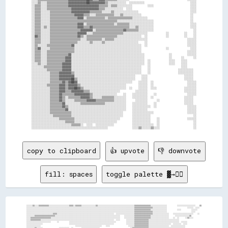
copy to clipboard
👍 upvote
👎 downvote
fill: spaces
toggle palette ▓→✊🏽
░░░░░░▒▒░░░░▒▒▒▒▒▒▒▒▒▒░░░░░░░░░░░░░░░░░░░░▒▒▒▒░░▒▒▒▒▒▒░░░░░░░░░░░░░░▒▒░░░░░░░░░░░░░░░░░░░░░░░░░░░░░░░░░░░░▒▒▒▒▒▒▒▒▒▒▒▒▒▒▒▒░░░░░░░░░░░░░░░░          ░░░░░░░░░░░░░░░░░░    ▒▒
░░░░░░░░░░░░░░░░░░░░░░░░░░░░░░░░░░░░░░░░░░░░░░░░░░░░░░░░░░░░░░░░░░░░░░░░░░░░░░░░░░░░░░░░░░░░░░░░░░░░░░░░░░▒▒▒▒▒▒▒▒▒▒▒▒▒▒▒▒▒▒░░░░░░░░░░░░░░                    ░░░░░░  ░░░░  
░░░░░░░░░░░░░░░░░░░░░░░░░░░░░░░░░░░░░░░░░░░░░░░░░░░░░░░░░░░░░░░░░░░░░░░░░░░░░░░░░░░░░░░░░░░░░░░░░░░░░░░░░░▒▒▒▒▒▒▒▒▒▒▒▒▒▒▒▒░░░░░░░░░░░░░░░░          ░░░░          ░░░░░░    
░░░░░░░░░░░░░░░░░░░░░░░░░░░░░░░░░░░░░░░░░░░░░░░░░░░░░░░░░░░░░░░░░░░░░░░░░░░░░░░░░░░░░░░░░░░░░░░░░░░░░░░░░░▒▒▒▒▒▒▒▒▒▒▒▒▒▒▒▒▒▒░░░░░░░░░░░░░░                        ░░░░      
░░░░░░░░░░░░░░░░░░░░░░░░░░▒▒▒▒░░░░░░░░░░░░░░░░░░░░░░░░░░░░░░░░░░░░░░░░░░░░░░░░░░░░░░░░  ░░░░░░░░░░░░░░░░░░▒▒▒▒▒▒▒▒▒▒▒▒▒▒▒▒▒▒░░░░░░░░░░░░░░░░    ░░░░░░░░░░░░░░░░░░░░    ░░  
░░░░░░░░▒▒▒▒▒▒▒▒▒▒▒▒▒▒▒▒▒▒▒▒░░░░░░░░░░░░░░░░░░░░░░░░░░░░░░░░░░░░░░░░░░░░░░░░░░░░░░░░░░░░░░░░    ░░░░░░░░░░▒▒▒▒▒▒▒▒▒▒▒▒▒▒▒▒░░░░░░░░░░░░░░░░░░      ░░░░░░░░░░░░░░▒▒          
░░░░▒▒▒▒▒▒▒▒▒▒▒▒▒▒▒▒▒▒▒▒░░░░░░░░░░░░░░░░░░░░░░░░░░░░░░░░░░░░░░░░░░░░░░░░░░░░░░░░░░░░░░░░░░░░    ░░░░░░░░░░▒▒▒▒▒▒▒▒▒▒▒▒▒▒▒▒░░░░░░░░░░░░░░░░░░    ░░  ░░      ░░▒▒░░░░        
░░░░▒▒▒▒▒▒▒▒▒▒░░░░░░░░░░░░░░░░░░░░░░░░░░░░░░░░░░░░░░░░░░░░░░░░░░░░░░░░░░░░░░░░░░░░░░░░  ░░░░      ░░░░░░░░▒▒▒▒▒▒▒▒▒▒▒▒▒▒░░░░░░░░░░░░░░░░░░░░░░░░░░░░░░                      
░░░░░░░░░░░░░░░░░░░░░░░░      ░░          ░░░░░░░░░░░░░░░░░░░░░░░░░░░░░░░░░░░░░░░░░░░░░░          ░░░░░░░░▒▒▒▒▒▒▒▒▒▒▒▒▒▒░░░░░░░░░░░░░░░░░░░░░░░░░░░░░░  ░░░░░░              
░░░░░░░░░░░░░░░░                          ░░░░░░░░░░░░░░░░░░░░░░░░░░░░░░░░░░░░░░░░░░░░            ░░░░░░░░▒▒▒▒▒▒▒▒▒▒▒▒▒▒░░░░░░░░░░░░░░░░░░░░░░  ░░░░░░░░  ░░░░              
░░░░░░░░░░░░░░                                  ░░░░░░░░░░░░░░░░░░░░░░░░░░    ░░░░                  ░░░░░░▒▒▒▒▒▒▒▒▒▒▒▒▒▒░░░░░░░░░░░░░░░░░░░░  ░░░░░░░░░░░░░░                
░░░░░░░░▒▒░░░░░░                ░░░░░░░░░░  ░░        ░░░░░░░░░░░░░░░░░░                              ░░▒▒▒▒▒▒▒▒▒▒▒▒▒▒▒▒░░░░░░░░░░░░░░░░░░░░░░░░░░░░░░░░░░░░                
░░░░░░▒▒▒▒▒▒▒▒░░          ░░░░░░░░░░░░░░░░░░░░░░░░░░    ░░░░░░░░░░░░░░░░                              ░░▒▒▒▒▒▒▒▒▒▒▒▒▒▒▒▒░░░░░░░░░░░░░░░░░░░░░░░░░░░░░░░░  ░░                
░░░░    ░░▒▒▒▒░░░░░░░░░░░░░░░░░░░░░░░░░░░░░░░░░░░░░░░░░░░░░░  ░░░░░░  ░░                              ░░▒▒▒▒▒▒▒▒▒▒▒▒▒▒▒▒░░░░░░░░░░░░░░░░░░░░░░░░░░░░░░░░░░      ░░░░░░      
          ▒▒▒▒░░░░░░░░░░░░░░░░░░░░░░░░░░░░░░░░░░░░░░░░░░      ░░░░                                    ░░▒▒▒▒▒▒▒▒▒▒▒▒▒▒▒▒░░░░░░░░░░░░░░░░░░░░    ░░░░░░                      
          ░░░░░░░░░░  ░░░░░░░░░░░░░░░░░░░░░░░░░░░░          ░░░░  ░░                                  ░░▒▒▒▒▒▒▒▒▒▒▒▒▒▒▒▒░░░░░░░░░░░░░░░░░░░░░░░░░░░░░░                      
            ░░░░░░░░░░░░░░░░░░░░░░░░░░░░        ░░░░░░░░  ░░░░░░░░░░▒▒▒▒▒▒▒▒▒▒░░░░░░░░░░░░░░░░        ░░▒▒▒▒▒▒▒▒▒▒▒▒▒▒▒▒░░░░░░░░░░░░░░░░░░░░░░░░▒▒░░░░░░                    
              ░░░░░░    ░░░░░░░░░░░░  ░░░░░░░░░░░░░░░░░░░░░░░░░░░░░░░░░░░░░░░░░░░░░░░░░░░░░░░░░░░░░░░░░░░░▒▒▒▒▒▒▒▒▒▒▒▒▒▒░░░░░░░░░░░░░░░░░░░░▒▒▒▒▒▒░░░░░░░░░░                
                ░░░░░░░░░░░░░░░░░░░░░░░░░░░░░░░░░░░░░░▒▒░░▒▒▒▒▒▒░░░░░░░░░░░░░░░░░░░░░░░░░░░░░░░░░░░░░░░░░░░░▒▒▒▒▒▒▒▒▒▒▒▒░░░░░░░░░░░░░░░░▒▒▒▒▒▒▒▒▒▒▒▒░░░░░░░░                
                  ░░░░░░░░░░░░░░░░░░░░░░░░░░░░░░░░░░░░░░░░▒▒▒▒▒▒▒▒▒▒▒▒▒▒░░░░░░░░░░░░░░░░░░░░▒▒▒▒░░░░░░░░░░░░▒▒▒▒▒▒▒▒▒▒▒▒░░░░░░░░░░░░░░░░▒▒▒▒░░▒▒▒▒▒▒░░░░░░░░░░░░            
                      ░░░░  ░░░░      ░░░░░░░░░░░░░░░░░░░░░░▒▒▒▒▒▒░░░░░░░░░░░░░░░░░░░░░░░░░░░░░░░░░░░░░░░░░░▒▒▒▒▒▒▒▒▒▒▒▒░░░░░░░░░░░░░░░░▒▒░░▒▒░░░░░░░░░░░░░░░░░░            
                                    ░░░░    ░░░░░░░░░░░░░░▒▒▒▒▒▒▒▒░░░░░░░░░░░░░░░░░░░░░░░░░░░░░░░░░░░░░░░░  ▒▒▒▒▒▒▒▒▒▒▒▒░░░░░░░░░░░░░░▒▒▒▒▒▒▒▒▒▒░░░░░░░░░░░░░░░░            
                                ░░░░░░          ░░░░░░░░░░▒▒▒▒▒▒▒▒░░▒▒▒▒░░░░░░░░░░░░░░░░██░░░░░░░░░░        ▒▒▒▒▒▒▒▒▒▒░░░░░░░░░░▒▒▒▒▒▒▒▒▓▓▒▒▒▒▒▒░░░░░░░░░░░░░░░░░░          
                  ░░              ░░░░            ░░░░░░░░░░░░░░░░░░░░░░░░░░░░░░░░░░░░░░▒▒▒▒░░░░            ▒▒▒▒▓▓▒▒▒▒▒▒▒▒░░░░▒▒▒▒▒▒▒▒▒▒▒▒▒▒▒▒▒▒▒▒▒▒░░▒▒▒▒░░░░  ▒▒░░        
  ░░                      ░░░░░░  ░░              ░░░░░░░░░░░░░░░░░░░░░░░░░░░░░░░░░░░░░░░░░░                  ░░░░░░░░░░░░▒▒▒▒▒▒▒▒▒▒▒▒░░▒▒▒▒▒▒▒▒▒▒▒▒▒▒▒▒▒▒░░░░  ░░▒▒░░      
░░░░░░░░░░░░                    ░░░░░░    ░░░░░░░░░░░░░░░░░░░░░░░░░░░░░░░░░░░░░░░░░░░░░░░░░░                ░░░░░░░░░░░░  ▒▒▒▒▒▒▒▒▒▒▒▒▒▒▒▒▒▒▒▒▒▒▒▒▒▒▒▒▒▒░░░░        ░░      
░░░░░░░░░░░░    ░░░░░░░░░░░░░░░░░░░░░░░░░░░░░░    ░░░░░░░░░░░░░░░░░░░░░░░░░░░░░░░░░░░░░░░░░░              ░░░░░░░░░░░░░░░░▒▒▒▒▒▒▒▒▒▒▒▒▒▒▒▒▒▒▒▒▒▒▒▒▒▒▒▒░░░░░░                
░░░░░░░░░░    ░░░░░░░░░░░░░░░░░░░░░░░░░░░░░░░░░░░░░░░░▒▒░░░░░░░░░░░░░░░░░░░░░░░░░░░░░░░░░░░░                ░░░░░░░░░░░░░░▒▒▒▒▒▒▒▒▒▒▓▓▒▒▓▓▒▒▒▒▒▒▒▒▒▒▒▒▒▒░░░░              ░░
░░░░░░    ░░░░░░░░░░░░░░░░░░░░░░░░░░░░░░░░░░░░░░░░░░░░░░░░░░░░░░░░▒▒░░░░░░░░░░░░░░░░░░░░░░░░                ░░░░░░░░░░░░░░░░  ░░▒▒▒▒▓▓▒▒▒▒▒▒▒▒▒▒▒▒░░▒▒▒▒░░░░          ░░▒▒▓▓
░░  ░░  ░░░░░░░░░░░░░░░░░░░░░░░░░░░░░░░░░░░░░░░░░░░░░░░░░░░░░░░░░░░░░░▒▒▒▒▒▒░░░░░░░░░░░░░░░░                  ░░░░░░░░░░░░░░░░░░░░▒▒░░░░░░░░░░░░░░░░░░░░░░░░        ▒▒▓▓▓▓▓▓
  ░░░░░░░░░░░░░░░░░░▒▒▒▒▒▒░░░░░░░░░░▒▒▒▒▒▒▒▒▒▒░░░░░░░░░░░░░░░░░░░░░░▓▓▒▒░░░░░░░░▒▒░░░░░░░░░░                      ░░░░░░░░░░░░░░░░░░▒▒▒▒▒▒▒▒▒▒░░░░░░░░░░░░      ░░▒▒▓▓▓▓▓▓▓▓
░░░░░░░░░░░░░░░░░░░░░░░░░░░░░░░░░░░░░░▒▒▒▒▒▒▒▒▒▒▒▒▒▒░░░░░░░░░░░░░░░░░░░░░░░░░░░░░░░░░░░░░░░░                                  ░░░░░░▒▒▒▒▒▒░░░░░░░░░░          ░░▒▒▒▒▒▒▓▓▓▓▓▓
░░░░░░░░░░░░░░░░░░▒▒▒▒▒▒▒▒░░░░░░░░░░░░▒▒▒▒▓▓▒▒░░░░░░▒▒▒▒░░░░░░░░░░░░░░░░░░░░░░░░░░░░░░░░░░░░                                    ▒▒░░░░▒▒░░                ░░▒▒▒▒▒▒▓▓▓▓▓▓▓▓▒▒
░░░░░░░░▒▒░░░░░░▒▒▒▒▒▒▒▒▒▒░░░░░░░░░░░░░░░░░░░░▒▒▒▒▒▒▒▒▒▒▒▒▒▒░░░░░░░░░░░░░░░░░░░░░░░░░░░░░░░░                                      ░░░░░░░░░░░░░░      ░░▒▒▒▒▒▒▒▒▒▒▓▓▓▓▓▓▒▒░░
░░░░░░░░░░▒▒▒▒▒▒░░░░░░░░░░░░░░░░░░░░░░░░░░░░░░▒▒▒▒░░░░░░░░░░░░░░░░░░░░░░░░░░░░░░░░▒▒▒▒░░░░░░░░                                  ░░░░      ░░      ░░▒▒▒▒▒▒▒▒▒▒▒▒▒▒▒▒▓▓▒▒░░░░
░░░░░░░░░░▒▒░░░░░░░░░░░░░░░░░░░░░░░░░░░░░░░░░░░░░░░░░░░░░░░░░░░░░░░░░░░░░░░░░░░░░░░░░░░░░░░░                                                    ▒▒▒▒▒▒▒▒▒▒▒▒▒▒▒▒▒▒▒▒░░░░░░  
░░░░░░░░░░░░░░░░░░░░░░░░░░░░░░░░░░░░░░░░░░░░░░░░░░░░░░░░░░░░░░░░░░░░░░░░░░░░░░                                                              ░░▒▒▒▒▒▒▒▒▒▒▒▒▒▒▒▒▒▒▒▒░░░░      
░░░░░░░░░░░░░░░░░░░░░░░░░░░░░░░░░░░░░░░░░░░░░░░░░░░░░░░░░░░░░░░░░░░░                                                                  ▓▓▓▓▒▒▒▒▒▒▒▒▒▒▒▒▒▒▒▒▓▓▒▒▒▒░░░░        
░░░░░░░░░░░░░░░░░░░░░░░░░░░░░░░░░░░░░░░░░░░░░░░░░░░░░░░░░░░░                                                                        ▒▒▓▓▓▓████▓▓░░▒▒▒▒▒▒▒▒▓▓▒▒░░░░          
░░░░░░░░░░░░░░░░░░░░░░░░░░░░░░░░░░░░░░░░░░░░░░░░░░                                                                                ░░▒▒▒▒▒▒▒▒░░▒▒██  ▒▒▒▒▒▒░░░░              
░░░░░░░░░░░░░░░░░░░░░░░░░░░░░░░░░░░░░░░░                                                                                        ░░▒▒░░░░░░░░░░░░░░░░▒▒░░░░░░                
░░░░░░░░░░░░░░░░░░░░░░░░░░░░░░░░░░                                                                                            ▒▒░░░░░░░░░░░░  ░░▒▒░░▒▒░░░░                  
░░▒▒▒▒░░░░░░░░░░░░░░░░░░░░░░░░                                                                                              ▒▒░░▒▒▒▒░░░░░░░░░░░░▒▒░░░░░░                    
░░░░▒▒▒▒░░░░░░░░░░░░░░                                                      ░░                                          ░░▒▒░░▒▒░░░░░░░░░░░░░░▓▓▒▒                          
░░░░▒▒▒▒▒▒░░░░░░░░░░                                                ░░░░░░░░░░                                        ░░▒▒▒▒▒▒░░░░░░░░  ░░░░░░                              
░░░░▒▒▒▒▒▒▒▒░░░░░░░░                                    ░░░░░░░░░░░░░░░░░░░░                                      ░░▒▒░░▒▒▒▒░░░░░░░░░░░░░░                                  
░░░░▒▒▒▒▒▒▒▒░░░░░░░░                                ░░░░░░░░░░░░░░░░░░░░░░░░                                    ░░░░░░░░░░░░░░░░░░░░  ░░                                    
░░░░▒▒▒▒▒▒▒▒▒▒░░░░░░                            ░░░░░░░░░░░░░░░░░░░░░░░░░░░░░░                              ░░░░░░░░░░░░░░░░░░░░░░░░░░                                      
░░▒▒▒▒▒▒▒▒▒▒▒▒▒▒░░░░                  ░░░░░░░░░░░░░░░░░░░░░░░░░░░░░░░░░░░░░░░░                            ░░░░░░░░░░░░░░░░░░░░░░░░░░                                        
▒▒▒▒▒▒▒▒▒▒▒▒▒▒▒▒▒▒░░          ░░░░░░░░░░░░░░░░░░░░░░░░░░░░░░░░░░░░░░░░░░░░░░░░                        ░░░░░░░░░░░░░░░░░░░░░░░░░░░░                                          
▒▒▒▒▒▒▒▒▒▒▒▒▒▒▒▒▒▒░░░░░░░░░░░░░░░░░░░░░░░░░░░░░░░░░░░░░░░░░░░░░░░░░░░░░░                            ░░░░░░░░░░░░░░░░░░░░░░░░░░                                              
▒▒▒▒▒▒▒▒▒▒▒▒▒▒▒▒▒▒░░░░░░░░░░░░░░░░░░░░░░░░░░░░░░░░░░░░░░░░░░░░░░                                  ░░░░░░░░░░░░░░░░░░░░░░░░░░                                                
▒▒▒▒▒▒▒▒▒▒▒▒▒▒▒▒▒▒░░░░░░░░░░░░░░░░░░░░░░░░▒▒░░░░░░░░░░░░                                        ░░░░░░░░░░░░░░░░░░░░░░░░░░                                                  
▒▒▒▒▒▒▒▒▒▒▒▒▒▒▒▒▒▒▒▒░░░░░░░░░░░░░░░░░░░░░░░░░░                                              ░░░░▒▒░░░░░░░░░░░░░░░░░░░░░░                                                    
░░▒▒▒▒▒▒▒▒▒▒▒▒▒▒▒▒▒▒░░░░░░░░░░░░░░░░░░░░                                                    ░░░░▒▒▒▒▒▒░░░░░░░░░░░░░░                                                        
░░░░░░░░░░▒▒▒▒▒▒▒▒▒▒░░░░░░░░░░░░                                                        ░░░░░░▒▒▒▒▒▒▒▒░░░░░░░░░░░░                                                          
░░░░░░░░░░░░░░░░░░░░░░░░░░                                                                ░░░░▒▒▒▒▒▒▒▒▒▒░░░░░░░░                                                            
░░░░░░░░░░░░░░░░░░░░░░                                                                      ░░░░░░▒▒▒▒▒▒▒▒▒▒░░                             