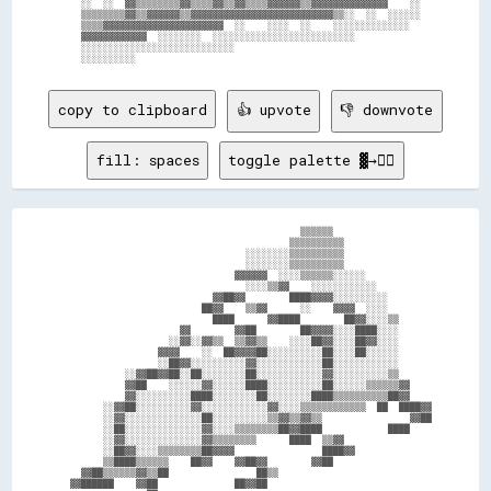
  ░░  ░░  ▓▓▒▒▒▒▒▒▒▒▓▓▒▒▒▒▓▓▒▒▓▓▒▒▒▒▓▓▓▓▓▓▒▒▓▓▓▓▓▓▓▓▓▓▓▓▓▓    ░░

  ▒▒▒▒▒▒▒▒▓▓▒▒▓▓▓▓▓▓▒▒▓▓▓▓▓▓▓▓▓▓▓▓▓▓▓▓▓▓▓▓▓▓▓▓▓▓▒▒░░  ░░  ░░░░░░

  ▒▒▒▒▓▓▓▓▓▓▓▓▓▓▓▓▓▓▓▓▓▓▓▓▓▓  ░░    ░░░░  ░░    ░░░░░░░░░░░░░░  

  ▓▓▓▓▓▓▓▓▓▓▓▓  ░░░░░░░░  ░░░░░░░░░░░░░░░░░░░░░░░░░░            

  ░░░░░░░░░░░░░░░░░░░░░░░░░░░░                                  

copy to clipboard
👍 upvote
👎 downvote
fill: spaces
toggle palette ▓→✊🏽
                                            ▒▒▒▒▒▒                  

                                          ▒▒▒▒▒▒▒▒▒▒                

                                  ░░░░░░░░▒▒▒▒▒▒▒▒▒▒                

                                  ░░░░░░░░▒▒▒▒▒▒▒▒▒▒                

                                ▓▓▓▓▓▓  ░░░░▒▒▒▒▒▒░░░░░░            

                                  ░░░░▒▒▓▓    ░░░░░░░░░░░░          

                            ▓▓██▓▓        ████▓▓▓▓░░░░░░░░░░        

                          ██▓▓    ▒▒▓▓      ░░    ▓▓▓▓  ░░░░        

                            ████      ▓▓████        ██▓▓░░░░▒▒      

                      ▓▓        ▓▓██        ██▓▓▓▓░░░░████░░░░      

                    ░░▓▓░░▓▓▒▒  ▒▒▓▓▒▒    ░░░░██▓▓░░░░██▓▓░░░░      

                  ▓▓▓▓    ░░  ██▓▓▓▓██░░░░░░░░░░██░░░░██░░░░░░      

                  ░░██▓▓░░░░░░░░░░▓▓░░░░░░░░░░░░██░░░░░░░░░░░░      

            ░░▓▓██▓▓██░░██░░░░░░░░██░░░░░░░░░░░░▓▓░░░░░░░░░░▒▒      

            ▓▓██    ░░░░░░▓▓░░░░░░████░░░░░░░░░░██░░░░░░▒▒▒▒▒▒▓▓    

            ▓▓░░░░░░░░░░████░░░░░░░░██░░░░░░░░████▒▒▒▒▒▒▒▒▒▒██▓▓    

        ░░▓▓██░░░░░░░░░░▓▓░░░░░░░░░░░░▓▓░░░░▒▒▒▒▒▒▒▒▒▒▒▒  ██  ████▓▓

        ░░▓▓░░░░░░░░░░░░░░██░░░░░░░░░░▒▒▓▓▒▒▓▓▒▒                ▓▓██

        ░░██░░░░░░░░░░░░░░▓▓░░░░▒▒▒▒▒▒▒▒██▓▓████            ████    

        ░░▓▓░░░░░░░░░░░░░░▓▓▒▒▒▒▒▒▒▒      ████  ▒▒▓▓                

        ░░██▓▓░░░░▒▒▒▒▒▒▒▒██▓▓▓▓                ████▓▓              

        ▒▒████▒▒▒▒▒▒    ██▓▓    ▓▓██▓▓        ▓▓██                  

    ▓▓██▒▒▒▒▒▒▓▓▒▒██                ██▒▒                            

  ▓▓██████    ▓▓██              ██▓▓██                              
