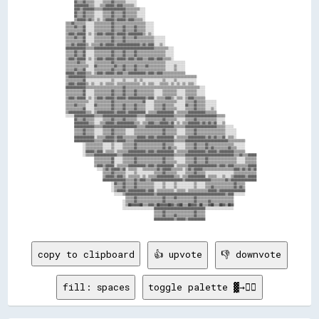
        ▓▓▒▒▒▒▓▓▒▒▒▒▒▒░░░░░░▒▒▒▒▒▒▓▓▒▒▒▒▒▒▒▒░░░░░░░░                                                                                    

        ▓▓▓▓▓▓▓▓▓▓▒▒▒▒░░░░▒▒▒▒▓▓▓▓▓▓▒▒▓▓▓▓▒▒▒▒▒▒▒▒░░                                                                                    

        ▓▓▓▓▒▒▓▓▓▓▓▓▓▓▒▒▒▒▒▒▓▓▓▓▓▓▓▓▓▓▓▓▓▓▓▓▒▒▒▒▒▒▒▒▒▒░░░░                                                                              

        ▓▓▒▒▒▒▓▓▒▒▒▒▒▒░░░░░░▒▒▒▒▒▒▓▓▒▒▒▒▒▒▓▓▒▒▒▒▒▒▒▒░░░░░░                                                                              

        ▓▓▒▒▒▒▓▓▒▒▒▒▒▒░░░░░░▒▒▒▒▒▒▓▓▒▒▒▒▒▒▓▓▒▒▒▒▒▒▒▒░░░░░░                                                                              

        ▒▒▓▓▓▓▓▓▒▒▓▓▒▒░░▒▒░░▒▒▓▓▓▓▓▓▒▒▓▓▓▓▓▓▒▒▓▓▓▓▒▒▒▒▒▒░░                                                                              

  ▒▒▒▒▓▓▒▒▒▒▒▒▒▒░░░░░░▒▒▒▒▒▒▒▒▒▒▒▒▓▓▒▒▒▒▒▒▒▒▒▒▒▒▒▒▒▒▒▒▒▒▒▒░░░░░░                                                                        

  ▒▒▒▒▒▒▓▓▒▒▒▒▓▓░░░░░░▒▒▒▒▒▒▒▒▒▒▒▒▓▓▒▒▒▒▒▒▓▓▒▒▒▒▒▒▓▓▒▒▒▒▒▒░░░░░░                                                                        

  ▒▒▒▒▒▒▒▒▒▒▒▒▓▓░░░░░░▒▒▒▒▒▒▒▒▒▒▒▒▓▓▒▒▒▒▒▒▓▓▒▒▒▒▒▒▓▓▒▒▒▒▒▒░░░░░░                                                                        

  ▒▒▓▓▓▓▒▒▓▓▓▓▓▓░░▒▒░░▒▒▓▓▓▓▒▒▓▓▓▓▓▓▒▒▓▓▓▓▓▓▒▒▓▓▓▓▓▓▓▓▓▓▒▒░░▒▒░░                                                                        

  ▒▒▒▒▒▒▓▓▒▒▒▒▓▓░░░░░░▒▒▒▒▒▒▒▒▒▒▒▒▓▓▒▒▒▒▒▒▓▓▒▒▒▒▒▒▓▓▒▒▒▒▒▒▒▒▒▒▒▒░░░░░░░░                                                                

  ▒▒▒▒▒▒▒▒▒▒▒▒▓▓░░░░░░▒▒▒▒▒▒▒▒▒▒▒▒▓▓▒▒▒▒▒▒▓▓▒▒▒▒▒▒▒▒▒▒▒▒▒▒▒▒▒▒▒▒░░░░░░░░                                                                

  ▒▒▒▒▓▓▒▒▓▓▓▓▓▓▒▒░░▒▒▒▒▒▒▓▓▒▒▓▓▓▓▓▓▒▒▓▓▓▓▓▓▓▓▓▓▓▓▓▓▓▓▒▒▓▓▒▒▓▓▓▓░░░░▒▒░░                                                                

  ▓▓▓▓▓▓▓▓▓▓▓▓▓▓▒▒▒▒▒▒▓▓▓▓▓▓▓▓▓▓▓▓▓▓▓▓▓▓▓▓▓▓▓▓▓▓▓▓▓▓▓▓▓▓▓▓▓▓▓▓▓▓▒▒▒▒▒▒▒▒▒▒░░░░                                                          

  ▒▒▒▒▒▒▓▓▒▒▒▒▓▓░░░░░░▒▒▒▒▒▒▒▒▒▒▒▒▓▓▒▒▒▒▒▒▓▓▒▒▒▒▒▒▓▓▒▒▒▒▒▒▒▒▒▒▒▒▒▒▒▒▒▒▒▒░░░░░░                                                          

  ▒▒▒▒▒▒▓▓▒▒▒▒▓▓░░░░░░▒▒▒▒▒▒▒▒▒▒▒▒▓▓▒▒▒▒▒▒▓▓▒▒▒▒▒▒▓▓▒▒▒▒▒▒▒▒▒▒▒▒▒▒▒▒▒▒▒▒░░░░░░                                                          

  ▒▒▓▓▓▓▒▒▓▓▓▓▓▓░░▒▒░░▒▒▓▓▓▓▒▒▓▓▓▓▓▓▒▒▓▓▓▓▓▓▒▒▓▓▓▓▒▒▓▓▓▓▒▒▒▒▓▓▓▓▒▒▓▓▓▓▒▒▒▒▒▒░░                                                          

  ▒▒▒▒▒▒▒▒▓▓▒▒▒▒░░░░░░▒▒▒▒▒▒▒▒▒▒▒▒▓▓▒▒▒▒▒▒▒▒▒▒▒▒▒▒▒▒▒▒▒▒▒▒▒▒▒▒▒▒▒▒▒▒▒▒▒▒░░░░░░░░░░░░░░                                                  

  ▒▒▒▒▒▒▒▒▒▒▒▒▒▒▒▒░░░░▓▓▒▒▒▒▒▒▒▒▒▒▒▒▓▓▒▒▒▒▓▓▒▒▒▒▒▒▓▓▒▒▒▒▒▒▓▓▒▒▒▒▒▒▒▒▒▒▒▒░░░░░░▒▒░░░░░░                                                  

  ▒▒▒▒▒▒▓▓▒▒▒▒▓▓░░░░░░▒▒▒▒▒▒▒▒▒▒▒▒▓▓▒▒▒▒▒▒▓▓▒▒▒▒▒▒▓▓▒▒▒▒▒▒▒▒▒▒▒▒▒▒▒▒▒▒▒▒░░░░░░▒▒░░░░░░                                                  

  ▓▓▓▓▓▓▒▒▓▓▓▓▓▓▒▒▒▒░░▒▒▓▓▓▓▒▒▓▓▓▓▓▓▒▒▓▓▓▓▒▒▒▒▓▓▓▓▓▓▓▓▓▓▓▓▒▒▓▓▓▓▒▒▓▓▓▓▒▒▒▒▒▒▒▒▒▒▒▒▒▒▒▒                                                  

  ▒▒▓▓▓▓▓▓▓▓▓▓▓▓▒▒▒▒▒▒▒▒▒▒▒▒▒▒▒▒▒▒▒▒▒▒▒▒▒▒▒▒▒▒▒▒▒▒▒▒▒▒▒▒▒▒▒▒▒▒▒▒▒▒▒▒▒▒▒▒▒▒▒▒▒▒▒▒▒▒▒▒▒▒▒▒▒▒▒▒▒▒                                          

  ▒▒▒▒▒▒▒▒▒▒▒▒▓▓░░░░░░░░░░░░░░░░░░▒▒░░░░░░▒▒░░░░░░▒▒░░▒▒░░░░░░░░░░░░░░▒▒░░░░░░▒▒░░░░░░░░░░░░░░                                          

  ▒▒▓▓▓▓▒▒▓▓▓▓▓▓▒▒░░▒▒░░░░▒▒░░▒▒▒▒▒▒░░▒▒▒▒▒▒▒▒▒▒▒▒▒▒▒▒░░▒▒░░▒▒▒▒░░░░▒▒▒▒▒▒░░▒▒░░▒▒░░▒▒░░▒▒▒▒░░                                          

  ▓▓▓▓▓▓▓▓▓▓▓▓▓▓▒▒▒▒▒▒▒▒▒▒▒▒▒▒▒▒▒▒▒▒▒▒▒▒▒▒▓▓▒▒▒▒▒▒▒▒▒▒▒▒▒▒▒▒▒▒▒▒▒▒▒▒▒▒▒▒▒▒▒▒▒▒▒▒▒▒▒▒▒▒▒▒▒▒▒▒▒▒▒▒░░░░                                    

  ▒▒▒▒▒▒▒▒▒▒▒▒▓▓░░░░░░▒▒▒▒▒▒▒▒▒▒▒▒▓▓▒▒▒▒▒▒▓▓▒▒▒▒▒▒▓▓▒▒▒▒▒▒▒▒▒▒▒▒░░░░░░▒▒▒▒▒▒▒▒▒▒░░░░░░▒▒▒▒▒▒▒▒░░░░░░                                    

  ▒▒▒▒▒▒▒▒▒▒▒▒▓▓░░░░░░▒▒▒▒▒▒▒▒▒▒▒▒▓▓▒▒▒▒▒▒▓▓▒▒▒▒▒▒▓▓▒▒▒▒▒▒▒▒▒▒▒▒░░░░░░▒▒▒▒▒▒▒▒▒▒░░░░░░▒▒▒▒▒▒▒▒░░░░░░                                    

  ▒▒▓▓▓▓▒▒▓▓▓▓▓▓░░▒▒░░▒▒▓▓▓▓▒▒▓▓▓▓▓▓▒▒▓▓▓▓▓▓▒▒▓▓▓▓▓▓▓▓▓▓▓▓▒▒▓▓▓▓░░▒▒▒▒▒▒▓▓▓▓▒▒░░▒▒▒▒░░▒▒▓▓▓▓▒▒▒▒▒▒▒▒                                    

  ▒▒▒▒▒▒▒▒▒▒▒▒▒▒▒▒░░░░▒▒▒▒▒▒▒▒▒▒▒▒▓▓▒▒▒▒▒▒▒▒▒▒▒▒▒▒▒▒▒▒▒▒▓▓░░░░░░▒▒▒▒▒▒▒▒▒▒▒▒▒▒▒▒░░░░░░▒▒▒▒▒▒▓▓▒▒▒▒▒▒░░░░░░░░                            

  ▒▒▒▒▒▒▓▓▒▒▒▒▒▒░░░░░░▓▓▒▒▒▒▒▒▒▒▒▒▓▓▒▒▒▒▒▒▓▓▒▒▒▒▒▒▓▓▒▒▒▒▒▒░░░░░░▒▒▒▒▒▒▓▓▒▒▒▒▒▒░░░░░░░░▓▓▒▒▒▒▓▓▒▒▒▒▒▒░░░░░░░░                            

  ▒▒▒▒▒▒▒▒▒▒▒▒▓▓░░░░░░▒▒▒▒▒▒▒▒▒▒▒▒▓▓▒▒▒▒▒▒▓▓▒▒▒▒▒▒▓▓▒▒▒▒▒▒░░░░░░▒▒▒▒▒▒▓▓▒▒▒▒▒▒▒▒░░░░░░▒▒▒▒▒▒▓▓▒▒▒▒▒▒░░░░▒▒░░                            

  ▒▒▓▓▓▓▓▓▓▓▓▓▓▓▒▒▒▒░░▒▒▓▓▓▓▓▓▓▓▓▓▓▓▒▒▓▓▓▓▓▓▒▒▓▓▓▓▓▓▓▓▓▓▓▓░░▒▒▒▒▒▒▓▓▓▓▓▓▓▓▓▓▓▓░░▒▒▒▒▒▒▒▒▓▓▓▓▓▓▓▓▓▓▓▓▒▒▒▒▒▒▒▒                            

  ░░░░░░▓▓▓▓▓▓▓▓▓▓▓▓▓▓▒▒▒▒▒▒▓▓▓▓▓▓▓▓▓▓▓▓▓▓▓▓▓▓▓▓▓▓▓▓▒▒▒▒▒▒▓▓▓▓▓▓▓▓▓▓▓▓▓▓▓▓▓▓▓▓▒▒▒▒▒▒▒▒▓▓▓▓▓▓▓▓▓▓▓▓▓▓▓▓▓▓▓▓▓▓▒▒▒▒▒▒                      

        ▓▓▒▒▒▒▓▓▒▒▒▒▒▒░░░░░░▒▒▒▒▒▒▓▓▒▒▒▒▒▒▓▓▒▒▒▒▒▒▒▒░░░░░░▒▒▒▒▒▒▒▒▒▒▒▒▓▓▒▒▒▒▒▒▒▒░░░░░░▒▒▒▒▒▒▓▓▒▒▒▒▒▒▒▒▒▒▒▒▒▒░░░░░░                      

        ▓▓▓▓▓▓▓▓▓▓▒▒▒▒░░░░▒▒▒▒▓▓▓▓▓▓▒▒▓▓▓▓▓▓▓▓▓▓▓▓▒▒▒▒░░▒▒▒▒▓▓▓▓▒▒▒▒▓▓▓▓▓▓▒▒▓▓░░▒▒░░▒▒▒▒▓▓▓▓▓▓▓▓▒▒▓▓▒▒▓▓▒▒▓▓░░░░▒▒                      

        ▓▓▓▓▓▓▓▓▓▓▓▓▓▓▒▒▒▒▒▒▓▓▓▓▓▓▓▓▓▓▓▓▓▓▓▓▓▓▓▓▓▓▓▓▒▒▒▒▒▒▓▓▓▓▓▓▓▓▓▓▓▓▓▓▓▓▓▓▓▓▒▒▒▒▒▒▒▒▓▓▓▓▓▓▓▓▓▓▓▓▓▓▓▓▓▓▓▓▓▓▒▒▒▒▒▒░░░░░░                

        ▒▒▒▒▒▒▓▓▒▒▒▒▒▒░░░░░░▒▒▒▒▒▒▓▓▒▒▒▒▒▒▒▒░░░░░░▒▒▒▒▒▒▒▒▒▒▒▒▒▒▒▒▒▒▒▒▓▓▒▒▒▒▒▒▒▒░░░░░░▒▒▒▒▒▒▓▓▒▒▒▒▒▒▒▒▒▒▒▒▒▒▒▒▒▒▒▒░░░░░░░░              

        ▒▒▒▒▒▒▓▓▒▒▒▒▒▒░░░░░░▒▒▒▒▒▒▓▓▒▒▒▒▒▒▒▒░░░░░░▒▒▒▒▒▒▒▒▒▒▒▒▒▒▒▒▒▒▒▒▓▓▒▒▒▒▒▒▒▒░░░░░░▒▒▒▒▒▒▓▓▒▒▒▒▒▒▒▒▒▒▒▒▒▒▒▒▒▒▒▒░░░░░░░░              

        ▓▓▓▓▓▓▓▓▓▓▓▓▓▓░░▒▒▒▒▒▒▓▓▓▓▓▓▒▒▓▓▓▓▒▒▒▒▒▒▒▒▒▒▓▓▓▓▓▓▒▒▓▓▓▓▒▒▓▓▓▓▓▓▓▓▓▓▓▓░░▒▒▒▒▒▒▒▒▓▓▓▓▓▓▓▓▓▓▓▓▒▒▓▓▒▒▓▓▒▒▒▒▓▓░░▒▒▒▒░░              

        ▓▓▓▓▓▓▓▓▓▓▓▓▓▓▒▒▒▒▒▒▓▓▓▓▓▓▓▓▒▒▓▓▓▓▓▓▒▒▒▒▒▒▓▓▓▓▓▓▓▓▓▓▓▓▓▓▓▓▓▓▓▓▓▓▓▓▓▓▓▓▒▒▒▒▒▒▒▒▓▓▓▓▓▓▓▓▓▓▓▓▓▓▓▓▓▓▓▓▓▓▓▓▓▓▓▓▓▓▒▒▒▒▒▒▒▒▒▒▒▒        

              ░░▒▒▒▒▒▒▒▒▒▒▒▒░░░░░░▒▒░░░░░░▒▒▒▒▒▒▒▒▓▓▒▒▒▒▒▒▒▒▒▒▒▒▒▒▒▒▒▒▓▓▒▒▒▒▒▒░░░░░░░░▒▒▒▒▒▒▓▓▒▒▒▒▒▒▓▓▒▒▒▒▒▒▒▒▒▒▒▒▒▒▒▒▒▒░░░░░░░░        

              ░░▒▒▒▒▒▒▒▒▒▒▒▒░░░░░░▒▒░░░░░░▒▒▒▒▒▒▒▒▓▓▒▒▒▒▒▒▒▒▒▒▒▒▒▒▒▒▒▒▓▓▒▒▓▓▒▒▒▒░░░░░░▒▒▒▒▒▒▓▓▒▒▒▒▒▒▓▓▒▒▓▓▒▒▒▒▒▒▒▒▒▒▓▓▒▒▒▒░░░░░░        

              ░░▓▓▓▓▓▓▒▒▓▓▓▓░░▒▒▒▒▒▒░░▒▒▒▒▒▒▒▒▓▓▓▓▓▓▓▓▓▓▓▓▒▒▓▓▓▓▒▒▓▓▓▓▓▓▓▓▓▓▓▓░░▒▒▒▒▒▒▒▒▓▓▓▓▓▓▓▓▓▓▓▓▒▒▓▓▓▓▓▓▒▒▓▓▓▓▓▓▓▓▓▓▒▒▒▒▒▒▒▒        

              ░░▒▒▒▒▒▒▓▓▓▓▓▓▓▓▓▓▓▓▓▓▓▓▒▒▒▒▓▓▓▓▓▓▓▓▓▓▓▓▓▓▓▓▓▓▓▓▓▓▓▓▓▓▓▓▓▓▓▓▓▓▓▓▒▒▒▒▒▒▒▒▓▓▓▓▓▓▓▓▓▓▓▓▓▓▓▓▓▓▓▓▓▓▓▓▓▓▓▓▓▓▓▓▓▓▒▒▒▒▓▓▒▒▒▒▓▓▓▓▓▓

                      ▒▒▒▒▒▒▒▒▒▒▒▒▓▓░░░░░░▒▒▒▒▒▒▒▒▓▓▒▒▒▒▒▒▒▒▒▒▒▒▒▒▒▒▒▒▓▓▒▒▒▒▒▒░░░░░░░░▒▒▒▒▒▒▓▓▒▒▒▒▒▒▓▓▒▒▒▒▒▒▒▒▒▒▒▒▒▒▒▒▒▒▒▒░░░░░░▒▒▒▒▒▒▒▒

                      ▒▒▒▒▒▒▒▒▒▒▒▒▓▓░░░░░░▒▒▒▒▒▒▒▒▓▓▒▒▒▒▒▒▒▒▒▒▒▒▒▒▒▒▒▒▓▓▒▒▒▒▒▒▒▒░░░░░░▒▒▒▒▒▒▓▓▒▒▒▒▒▒▓▓▒▒▒▒▒▒▒▒▒▒▒▒▒▒▒▒▒▒▒▒░░░░░░▒▒▒▒▒▒▒▒

                      ▒▒▓▓▓▓▒▒▓▓▓▓▓▓░░▒▒▒▒▒▒▒▒▓▓▓▓▓▓▓▓▓▓▓▓▒▒▓▓▓▓▒▒▓▓▓▓▓▓▓▓▓▓▓▓░░▒▒▒▒▒▒▒▒▓▓▓▓▓▓▓▓▓▓▓▓▓▓▓▓▓▓▓▓▒▒▓▓▓▓▒▒▓▓▓▓▒▒▒▒▒▒▒▒▒▒▓▓▓▓▓▓

                        ░░░░▒▒▓▓▒▒▓▓▓▓▓▓▒▒▓▓░░▒▒▒▒▒▒░░░░▒▒▒▒▒▒▒▒▒▒▓▓▒▒▓▓▓▓▓▓▒▒▒▒▒▒▒▒░░▒▒▓▓▒▒▓▓▓▓▓▓▒▒▒▒▒▒▒▒▒▒▒▒▒▒▒▒▒▒▒▒▒▒▓▓▓▓▒▒▓▓▒▒▓▓▒▒▓▓

                            ▒▒▒▒▒▒▓▓▒▒▒▒▒▒▒▒░░░░░░▒▒░░░░░░░░░░░░▒▒▒▒▒▒▓▓▒▒▒▒▒▒▒▒░░░░░░▒▒▒▒▒▒▓▓▒▒▒▒▒▒░░░░░░░░░░░░░░░░░░░░▒▒▒▒▒▒▒▒▒▒▒▒▒▒▒▒

                            ▒▒▓▓▓▓▓▓▒▒▓▓▓▓▒▒░░▒▒▒▒▒▒▒▒░░▒▒░░▒▒▒▒▒▒▓▓▓▓▓▓▓▓▓▓▓▓▒▒▒▒░░▒▒▒▒▓▓▓▓▓▓▓▓▓▓▓▓░░▒▒▒▒▒▒░░░░▒▒░░░░▒▒▓▓▓▓▓▓▓▓▒▒▓▓▓▓▓▓

                            ▓▓▓▓▓▓▓▓▓▓▓▓▓▓▓▓▒▒▒▒▒▒▓▓▒▒▓▓▓▓▒▒▒▒▓▓▓▓▓▓▓▓▓▓▓▓▓▓▓▓▓▓▓▓▓▓▒▒▓▓▓▓▓▓▓▓▓▓▓▓▓▓▓▓▓▓▒▒▒▒▒▒▒▒▒▒▓▓▒▒▓▓▓▓▓▓▓▓▓▓▓▓▓▓▓▓▓▓

                                  ░░▓▓▒▒▒▒▓▓▒▒▒▒▒▒▓▓▒▒▒▒▒▒▒▒▒▒▒▒░░░░░░▒▒░░░░░░▒▒░░░░░░░░░░░░▒▒░░░░░░▒▒▒▒▒▒▒▒▒▒▒▒▒▒▒▒▒▒▒▒▓▓▒▒▒▒▒▒        

                                  ░░▒▒▒▒▒▒▓▓▒▒▒▒▒▒▓▓▒▒▒▒▒▒▒▒▒▒▒▒░░░░░░▒▒░░░░░░▒▒░░░░░░░░░░░░▒▒░░░░░░▒▒▒▒▓▓▒▒▒▒▒▒▒▒▒▒▒▒▒▒▓▓▒▒▓▓▒▒        

                                  ░░▒▒▓▓▓▓▓▓▒▒▓▓▓▓▓▓▓▓▓▓▓▓▒▒▓▓▓▓░░▒▒▒▒▒▒▒▒▒▒▒▒░░▒▒▒▒▒▒░░▒▒▒▒▒▒▒▒▒▒▒▒▒▒▓▓▓▓▓▓▒▒▓▓▓▓▓▓▓▓▓▓▓▓▓▓▓▓▓▓        

                                    ░░░░░░▒▒▓▓▓▓▓▓▓▓▓▓▓▓▓▓▓▓▓▓▓▓▒▒▓▓▓▓▓▓▓▓▓▓▓▓▓▓▓▓▓▓▓▓▓▓▓▓▓▓▓▓▓▓▓▓▓▓▓▓▓▓▓▓▓▓▓▓▓▓▓▓▒▒▓▓▓▓░░░░░░░░        

                                            ▒▒▒▒▒▒▓▓▒▒▒▒▒▒▒▒▒▒▒▒▒▒▒▒▒▒▓▓▒▒▒▒▒▒▓▓▒▒▒▒▒▒▒▒▒▒▒▒▓▓▒▒▒▒▒▒▒▒▒▒▒▒▒▒▒▒▒▒▒▒▒▒▒▒▒▒                

                                          ░░▒▒▒▒▒▒▓▓▒▒▒▒▒▒▒▒▒▒▒▒▒▒▒▒▒▒▓▓▒▒▒▒▒▒▒▒▒▒▒▒▒▒▒▒▒▒▒▒▓▓▒▒▒▒▒▒▒▒▓▓▒▒▒▒▒▒▒▒▒▒▒▒▒▒▒▒                

                                          ░░▒▒██▓▓▓▓▓▓██▒▒▒▒▓▓▓▓▒▒██▓▓▓▓▓▓██▓▓▒▒▓▓██▒▒▒▒██▓▓▓▓▒▒██▒▒▒▒▓▓██▒▒▒▒██▓▓▒▒██▓▓                

                                          ░░░░░░░░░░░░░░░░░░░░░░▓▓▓▓▓▓▓▓▓▓▓▓▓▓▓▓▓▓▓▓▓▓▓▓▓▓▓▓▓▓▓▓▓▓▓▓░░░░░░░░░░░░░░░░░░░░                

                                                                ▒▒▒▒▒▒▓▓▒▒▒▒▒▒▒▒▒▒▒▒▒▒▒▒▒▒▒▒▓▓▒▒▒▒▒▒                                    

                                                                ▒▒▒▒▒▒▓▓▒▒▒▒▒▒▓▓▒▒▒▒▒▒▒▒▒▒▒▒▓▓▒▒▒▒▒▒                                    

                                                                ▓▓▓▓▓▓▓▓▓▓▓▓▓▓▒▒▓▓▓▓▓▓▒▒▓▓▓▓▓▓▓▓▓▓▓▓                                    

copy to clipboard
👍 upvote
👎 downvote
fill: spaces
toggle palette ▓→✊🏽