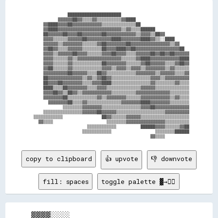
                ██████████████████████                            

            ▓▓▓▓▓▓██▓▓▒▒▒▒▓▓▒▒▒▒▒▒▒▒▒▒▓▓████                      

      ▓▓████▓▓▓▓██▓▓▓▓▓▓▓▓▓▓▓▓▒▒▒▒▒▒▒▒▒▒▒▒▒▒██                    

      ▓▓████▓▓▓▓▓▓▓▓▓▓▓▓▓▓▓▓▓▓▓▓▓▓▓▓▓▓▒▒▓▓▒▒▒▒██████              

      ██▓▓▓▓▓▓██▓▓▓▓██▓▓▓▓▓▓▓▓██▓▓▓▓▓▓▓▓▓▓▓▓▒▒▓▓▓▓▒▒██▓▓          

      ▓▓▓▓▒▒▒▒▒▒▓▓▓▓▓▓██▓▓▓▓▓▓▓▓▓▓████▓▓▓▓▓▓▓▓████▓▓▒▒░░████      

      ▓▓▓▓▓▓▒▒▓▓▓▓▓▓▓▓▒▒▒▒▒▒▓▓██▓▓▓▓▓▓▓▓██▓▓▓▓▓▓▓▓▓▓▓▓▓▓▓▓▒▒▓▓    

      ▓▓██▓▓▒▒▒▒▓▓▓▓▓▓▒▒▒▒▒▒▒▒██▓▓▓▓████▓▓██▓▓▓▓▓▓▓▓▓▓▓▓▓▓▓▓▓▓██  

      ▓▓▓▓▒▒▓▓▓▓▓▓██▓▓▓▓▒▒▒▒▒▒▓▓▓▓██▓▓▓▓▒▒▒▒▓▓▓▓▓▓██▓▓██▓▓██▓▓▓▓▓▓

      ▓▓▓▓▒▒▒▒▒▒▓▓▒▒▓▓▓▓▓▓▓▓▓▓▓▓▓▓▓▓▓▓▒▒▒▒▒▒▓▓████▓▓▓▓▓▓▓▓▓▓▓▓████

      ▓▓▓▓▒▒▒▒▒▒▓▓▒▒▒▒▒▒▒▒▒▒▒▒██▓▓▓▓▓▓▓▓▒▒▒▒▒▒▓▓██▓▓▓▓▓▓▒▒▒▒▓▓██▓▓

      ▓▓██▒▒▒▒▒▒▓▓▒▒▒▒▒▒▒▒▒▒▒▒▓▓▓▓▒▒▓▓▓▓▒▒▓▓▓▓▒▒▓▓▓▓▓▓▓▓▒▒▓▓▒▒▒▒▒▒

      ▓▓▓▓▓▓▓▓▓▓██▓▓▓▓▓▓▒▒▒▒██▓▓▒▒▒▒▒▒▒▒▒▒▒▒▓▓▓▓▓▓▓▓▒▒▓▓▓▓▓▓▒▒▒▒▓▓

      ██▓▓▓▓▓▓▓▓▓▓▓▓▓▓▒▒▓▓▒▒▓▓██▓▓▒▒▒▒▒▒▒▒▒▒▒▒▒▒▒▒▓▓▓▓▒▒▓▓▓▓▓▓▓▓▓▓

      ██▓▓▓▓██▓▓▓▓▓▓▓▓▒▒▒▒▓▓▓▓████▒▒▒▒▒▒▒▒▒▒▒▒▒▒▒▒▓▓▒▒▒▒▒▒▒▒▓▓▒▒▒▒

      ████▒▒▒▒██▓▓▓▓▓▓▓▓▒▒▒▒▓▓▓▓▒▒▒▒▒▒▒▒▒▒▒▒▒▒▓▓▓▓▓▓▒▒▒▒▒▒▒▒▒▒▒▒▒▒

      ▓▓▓▓██▓▓▒▒██▓▓▒▒▓▓▓▓▓▓▓▓▓▓▓▓▒▒▒▒▒▒▒▒▒▒▓▓▓▓▓▓▓▓▓▓▓▓▓▓▒▒▒▒▒▒▒▒

      ▓▓▓▓▓▓▓▓██▒▒▒▒▒▒▒▒▒▒▒▒▓▓▒▒▓▓▓▓▓▓▓▓▒▒▒▒▒▒▓▓▓▓▓▓▓▓▓▓▓▓▒▒▓▓▒▒▒▒

        ▓▓▓▓▓▓▓▓██▒▒▒▒▓▓▒▒▒▒▒▒▒▒▒▒▒▒▒▒▓▓▓▓▓▓▓▓████▓▓▓▓▓▓▓▓▒▒▒▒▒▒▒▒

              ▒▒▒▒▒▒▒▒▓▓▓▓▓▓▓▓▒▒▒▒▒▒▒▒▒▒▒▒▒▒▒▒▓▓▓▓██▓▓▓▓▓▓▓▓▓▓▓▓▓▓

      ▒▒▒▒▒▒▒▒▒▒▒▒▒▒▒▒▓▓▓▓▓▓██▓▓▓▓▓▓▒▒▒▒▒▒▒▒▒▒▒▒▒▒▒▒▒▒▒▒▓▓▓▓▓▓▓▓▓▓

  ▒▒▒▒▒▒▒▒▒▒▒▒                ██▓▓▒▒▒▒▒▒▓▓▓▓▓▓▒▒▒▒▒▒▒▒▒▒▒▒▒▒▒▒▒▒▒▒

    ▓▓▒▒▒▒                      ▒▒▒▒▒▒▒▒▓▓▓▓▓▓▓▓▓▓▓▓▓▓▓▓▒▒▒▒▒▒▒▒▒▒

                        ▒▒▒▒▒▒▒▒▒▒▒▒          ██████▓▓▓▓▒▒▒▒▒▒▓▓██

                      ▒▒▒▒▒▒▒▒▒▒▒▒                  ▒▒▒▒▒▒▒▒██████

copy to clipboard
👍 upvote
👎 downvote
fill: spaces
toggle palette ▓→✊🏽
▓▓▓▓░░░░                        
