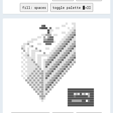
fill: spaces
toggle palette ▓→✊🏽
                                              ░░    ░░░░                  

                      ▓▓██                ░░░░        ░░                  

                    ▓▓██████  ▓▓    ░░░░        ░░  ░░░░                  

                            ██░░░░                ░░░░▒▒                  

                            ██░░          ░░░░  ░░░░▒▒▒▒                  

                      ░░░░▒▒▒▒▒▒  ░░░░        ░░░░▒▒▒▒▓▓                  

                  ░░░░  ▒▒  ▒▒▓▓▓▓          ░░░░▒▒▒▒▓▓░░                  

            ░░░░░░      ▒▒▒▒▓▓▓▓▓▓        ░░░░▒▒▒▒▓▓░░░░                  

        ░░░░░░          ▓▓▓▓▓▓▓▓▓▓░░    ░░░░▒▒▒▒▓▓░░░░▒▒                  

    ░░░░▒▒        ░░░░    ▓▓▓▓▓▓      ░░░░▒▒▒▒▓▓░░░░▒▒▒▒                  

  ░░░░    ░░▒▒                      ░░░░▒▒▒▒▓▓░░░░▒▒▒▒▓▓                  

  ▒▒░░  ░░      ▒▒        ░░░░    ░░░░▒▒▒▒▓▓░░░░▒▒▒▒▓▓░░                  

    ▒▒  ░░  ░░░░░░░░▒▒          ░░░░▒▒▒▒▓▓░░░░▒▒▒▒▓▓░░░░                  

  ░░  ░░░░  ░░░░        ▒▒    ░░░░▒▒▒▒▓▓░░░░▒▒▒▒▓▓░░░░▒▒                  

    ░░░░▒▒  ░░░░  ░░░░░░░░░░░░░░▒▒▒▒▓▓░░░░▒▒▒▒▓▓░░░░▒▒▒▒                  

  ░░  ░░░░░░░░░░  ░░░░      ░░▒▒▒▒▓▓░░░░▒▒▒▒▓▓░░░░▒▒▒▒▓▓                  

    ░░  ░░░░▒▒░░  ░░░░  ░░░░▒▒▒▒▓▓░░░░▒▒▒▒▓▓░░░░▒▒▒▒▓▓░░                  

  ░░  ░░░░░░░░▒▒  ░░░░  ░░▒▒▒▒▓▓░░░░▒▒▒▒▓▓░░░░▒▒▒▒▓▓░░▒▒                  

    ░░  ░░░░░░░░▒▒░░░░  ░░▒▒▓▓░░░░▒▒▒▒▓▓░░░░▒▒▒▒▓▓░░▒▒                    

  ░░  ░░░░░░░░░░░░▒▒░░  ░░▓▓░░░░▒▒▒▒▓▓░░░░▒▒▒▒▓▓░░▒▒                      

    ░░  ░░░░░░░░▒▒░░▒▒  ░░░░░░▒▒▒▒▓▓░░░░▒▒▒▒▓▓░░▒▒                        

  ░░  ░░░░░░░░▒▒░░▒▒░░▒▒░░░░▒▒▒▒▓▓░░░░▒▒▒▒▓▓░░▒▒                          

    ░░  ░░░░▒▒░░▒▒░░▒▒▒▒░░▒▒▒▒▓▓░░░░▒▒▒▒▓▓░░▒▒                            

  ░░  ░░░░▒▒░░▒▒░░▒▒░░▒▒░░▒▒▓▓░░░░▒▒▒▒▓▓░░▒▒                              

    ░░  ▒▒░░▒▒░░▒▒░░▒▒▒▒░░▓▓░░░░▒▒▒▒▓▓░░▒▒                                

      ▒▒░░▒▒░░▒▒░░▒▒░░▒▒░░░░░░▒▒▒▒▓▓░░▒▒                                  

        ▒▒░░▒▒░░▒▒░░▒▒▒▒░░░░▒▒▒▒▓▓░░▒▒                                    

          ▒▒░░▒▒░░▒▒░░▒▒░░▒▒▒▒▓▓░░▒▒                                      

            ▒▒░░▒▒░░▒▒▒▒░░▒▒▓▓░░▒▒                                        

              ▒▒░░▒▒░░▒▒░░▓▓░░▒▒                ██████████████████████████

                ▒▒░░▒▒▒▒░░░░▒▒                  ██████████████████████████

                  ▒▒░░▒▒░░▒▒                    ██████░░▒▒░░██░░▒▒  ▒▒████

                    ▒▒▒▒▒▒                      ██████▓▓████████████▒▒████

                    ░░▒▒░░                      ██████████████████████████

                      ░░                        ████▒▒▒▒▒▒▒▒▒▒████  ▓▓████

                                                ██████████████████████████
