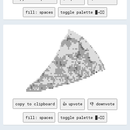
fill: spaces
toggle palette ▓→✊🏽
                                                                          ░░░░                                                            

                                                                          ░░░░░░░░░░                                                      

                                                                          ░░░░░░░░░░░░░░                                                  

                                                                        ░░░░░░▒▒░░░░░░░░░░░░                                              

                                                                      ░░░░▒▒░░░░░░░░░░░░░░░░░░░░                                          

                                                                    ░░░░▒▒▒▒▒▒░░░░░░░░░░░░░░░░░░▒▒▒▒                                      

                                                                    ░░░░▓▓▓▓▓▓▓▓▒▒▒▒▒▒░░░░░░░░▒▒▒▒▒▒▒▒                                    

                                                                ░░▒▒▒▒▒▒▓▓▒▒▒▒▒▒▒▒▒▒▒▒▒▒▒▒░░░░▒▒░░░░░░░░░░                                

                                                              ░░▒▒▒▒▒▒▒▒▒▒▒▒▒▒░░▒▒▒▒▒▒▒▒▒▒▒▒▓▓░░░░░░░░░░▒▒░░                              

                                                              ▒▒▒▒▒▒▒▒▒▒▒▒▒▒▒▒▒▒░░░░▒▒▒▒░░░░▒▒▒▒▒▒░░░░░░░░░░░░                            

                                                              ▒▒▒▒▒▒░░▒▒▒▒▒▒▒▒▒▒░░░░░░░░░░░░▒▒▓▓▒▒░░░░░░░░░░░░░░                          

                                                            ░░▒▒▒▒░░░░░░▒▒▒▒▒▒░░░░░░░░░░░░░░▒▒▒▒▓▓░░░░░░░░░░░░░░▒▒                        

                                                            ░░░░░░░░░░░░░░▒▒░░░░░░░░░░░░░░░░▒▒▒▒▓▓▓▓░░░░░░░░░░░░░░▒▒                      

                                                            ░░░░░░░░░░░░░░▒▒░░░░░░▒▒░░▒▒▒▒░░▒▒▒▒▒▒▓▓▓▓░░░░▒▒░░░░░░░░░░                    

                                                          ▒▒░░░░░░░░░░░░░░░░░░░░░░░░░░░░░░░░▒▒▒▒▒▒▒▒▒▒▒▒▓▓▒▒▒▒░░░░░░░░░░                  

                                                        ░░░░░░░░░░░░░░░░░░░░░░░░░░░░░░░░░░▒▒▓▓▒▒▒▒▒▒▒▒▒▒░░░░░░░░░░░░░░░░▒▒                

                                                      ░░░░░░░░░░░░░░░░░░░░░░░░░░░░▒▒░░▒▒▒▒▒▒▓▓▒▒▒▒▒▒▒▒░░░░▒▒▒▒░░░░░░░░░░░░▒▒              

                                                      ░░▒▒░░░░░░░░░░░░▒▒▒▒▒▒▒▒▒▒▒▒░░░░▒▒▒▒▓▓▓▓▓▓▒▒▒▒▒▒▒▒▒▒▒▒▒▒░░░░░░░░░░░░░░░░            

                                                    ░░▒▒░░░░░░░░░░▒▒▒▒░░░░▓▓▒▒▒▒▒▒░░▒▒▒▒▓▓▓▓▒▒▒▒▒▒▒▒░░▒▒▒▒▒▒▒▒░░░░░░░░░░░░░░░░░░          

                                                  ░░▒▒▒▒▒▒░░▒▒░░▒▒▒▒▒▒░░░░░░▒▒▒▒▒▒▒▒░░░░▒▒▓▓▒▒▒▒░░▒▒▒▒▒▒▒▒▒▒▓▓▓▓░░░░░░░░░░░░░░▒▒          

                                                  ▒▒▒▒▒▒▒▒▒▒▒▒▒▒▒▒▒▒▒▒░░░░░░░░░░▒▒▒▒▒▒▒▒▒▒░░▒▒▒▒▒▒░░░░░░▒▒▒▒▒▒▒▒░░░░░░░░░░░░░░░░░░        

                                                ░░░░▒▒▒▒▒▒▒▒▒▒▒▒▒▒░░░░▒▒▒▒░░░░░░░░░░░░░░▒▒░░░░░░░░░░▒▒▒▒▒▒▒▒▒▒▓▓▒▒░░░░░░░░░░░░░░▒▒░░      

                                              ▒▒▒▒▒▒▒▒▓▓▒▒▒▒▓▓▒▒▒▒▒▒▒▒▒▒░░░░░░░░▒▒▒▒░░▒▒░░▒▒▒▒▒▒░░░░░░▒▒▒▒▒▒▒▒▒▒▓▓▓▓▒▒▒▒▒▒░░░░░░░░▒▒      

                                            ░░░░░░▒▒▒▒▓▓▒▒▒▒▓▓▒▒▒▒▒▒▒▒▒▒░░░░░░░░░░░░░░▒▒░░░░▓▓▒▒░░▒▒▒▒░░▒▒░░▒▒▒▒▒▒▒▒▒▒▒▒░░▒▒░░░░░░░░▒▒    

                                          ░░░░░░░░░░▒▒▒▒▒▒▒▒▓▓▓▓▒▒▓▓▒▒░░░░░░░░░░▒▒░░▒▒▒▒▒▒▒▒░░░░░░░░░░▒▒░░░░▒▒▒▒▒▒▒▒░░░░░░▒▒░░▒▒▒▒░░▒▒▒▒  

                                        ▒▒░░░░░░░░░░░░▒▒▒▒▒▒▒▒▒▒▒▒▒▒▒▒░░░░░░▒▒▒▒▒▒░░▒▒░░▒▒▒▒▒▒▒▒░░░░░░░░▒▒▒▒▒▒▒▒▒▒▒▒░░░░▒▒░░░░░░▒▒▒▒░░▒▒  

                                      ░░░░▒▒░░░░░░░░░░░░▒▒▒▒░░▒▒░░░░░░░░▒▒▒▒▓▓▒▒▒▒▒▒▒▒▓▓▓▓▒▒▒▒▒▒░░▒▒░░▒▒░░▒▒░░░░░░▒▒░░▒▒▒▒░░░░░░▒▒▒▒░░▒▒░░

                                    ▒▒▒▒░░░░░░░░░░░░▒▒▒▒▒▒▒▒▒▒▒▒▒▒░░░░░░░░▒▒▒▒▒▒▒▒▒▒▒▒▒▒▓▓▒▒▒▒▒▒░░▒▒▒▒▒▒░░░░░░▒▒▒▒▒▒░░▒▒░░░░░░░░▒▒▒▒░░░░▒▒

                                  ▒▒▒▒▒▒▒▒░░░░░░░░░░▒▒▒▒▒▒▒▒▒▒▒▒▒▒▒▒░░░░░░▒▒▒▒▒▒▒▒▒▒▓▓▒▒▒▒▒▒▒▒░░▒▒▒▒▒▒▒▒▒▒░░░░░░▒▒▒▒▒▒▓▓░░░░░░▒▒░░░░▒▒    

                                ▒▒░░░░░░░░░░░░░░░░░░▒▒▒▒▒▒▒▒▒▒▒▒░░▒▒▒▒░░░░▒▒░░▒▒░░░░▒▒▒▒▒▒░░▒▒░░▒▒▒▒░░░░▒▒▒▒▒▒░░░░▓▓▒▒▒▒░░██░░            

                              ▓▓▒▒░░░░░░░░░░▒▒░░░░▒▒▒▒▒▒▒▒▒▒▒▒▒▒▒▒░░░░░░░░░░▒▒▒▒▒▒░░░░▒▒▒▒▒▒▒▒░░▒▒▒▒░░▒▒░░▒▒▒▒░░░░▒▒▒▒▓▓                  

                            ▒▒▓▓▒▒▒▒▒▒▒▒░░░░░░░░░░░░░░░░▒▒░░▒▒░░▒▒▒▒▒▒▒▒░░░░░░▒▒░░░░░░░░░░▒▒▓▓▒▒▒▒▒▒░░░░▒▒░░▒▒░░▒▒▒▒                      

                          ▒▒▒▒▒▒▒▒▒▒▒▒▒▒▒▒▒▒▒▒▒▒░░▒▒▒▒▒▒▒▒▒▒▒▒▒▒▒▒▒▒▒▒▒▒▒▒▒▒░░░░░░▒▒░░░░▒▒▒▒▒▒▓▓▓▓░░░░▒▒▒▒▒▒▒▒▒▒                          

                        ░░▒▒▒▒▒▒░░▒▒░░▒▒▒▒░░▒▒▒▒▒▒░░▒▒░░░░░░░░▒▒░░░░▒▒▒▒▓▓▒▒░░░░░░▒▒▒▒░░░░░░▒▒▒▒░░░░▒▒▒▒▒▒                                

                    ░░▒▒▒▒▒▒▒▒░░░░░░░░▒▒░░░░▒▒▒▒▒▒▒▒░░▒▒░░▒▒▒▒░░▒▒░░▒▒▒▒▒▒▒▒▒▒▒▒▒▒░░▒▒░░▒▒▒▒▒▒▒▒▒▒░░                                      

                  ░░▒▒▓▓▒▒▒▒▒▒▒▒░░░░░░░░▒▒░░░░░░▒▒▒▒░░░░░░░░▒▒░░▒▒░░░░▒▒▒▒░░▒▒▒▒░░░░▒▒▒▒▒▒▒▒░░                                            

              ░░▒▒▒▒▒▒▒▒▒▒░░░░░░░░░░░░░░░░░░░░░░▒▒░░░░░░░░░░░░░░░░░░▒▒▒▒▒▒░░░░▒▒▒▒▒▒░░                                                    

            ▒▒▒▒░░░░░░░░░░▒▒▒▒░░░░░░░░▒▒▒▒▒▒▓▓▒▒▒▒▒▒░░░░▒▒░░░░▒▒▒▒▒▒▒▒▒▒▓▓▒▒░░                                                            

        ▒▒▒▒▒▒▓▓▒▒▒▒▒▒░░▒▒▒▒▒▒▒▒▒▒▒▒▒▒▒▒▒▒▒▒▒▒▒▒░░░░░░▒▒▒▒▒▒▒▒▒▒░░                                                                        

      ░░▒▒▓▓▒▒▒▒▒▒▒▒▒▒▒▒▒▒▒▒▒▒▒▒▒▒▒▒░░▒▒▒▒▒▒▒▒▒▒▒▒░░▒▒▒▒░░                                                                                

    ▒▒▒▒▒▒▓▓▒▒░░▒▒░░▒▒░░▒▒▒▒▓▓▒▒▒▒▒▒▒▒░░▒▒▓▓▒▒▓▓░░                                                                                        

  ▒▒▒▒▒▒░░▒▒▒▒▒▒░░▒▒░░░░▒▒▒▒▒▒▒▒▒▒▒▒                                                                                                      

copy to clipboard
👍 upvote
👎 downvote
fill: spaces
toggle palette ▓→✊🏽