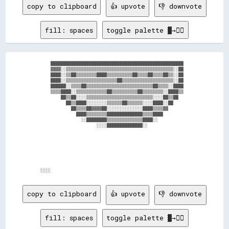
copy to clipboard
👍 upvote
👎 downvote
fill: spaces
toggle palette ▓→✊🏽
      ████████████████████████████████████████████████████    

      ▓▓▓▓░░▒▒▒▒▒▒▒▒▒▒▒▒▒▒▒▒▒▒▒▒▒▒▒▒▒▒▒▒▒▒▒▒▒▒▒▒▒▒▒▒▒▒░░██    

      ████░░▒▒██▒▒▒▒▒▒▒▒████▒▒▒▒▒▒▒▒▒▒██▒▒▒▒██▒▒▒▒██▒▒░░██    

      ████░░▒▒▒▒▒▒▒▒▒▒▒▒▒▒▒▒▒▒▒▒██▒▒▒▒▒▒▒▒▒▒▒▒▒▒▒▒▒▒▒▒░░██    

      ██████░░▒▒▒▒██▒▒▒▒▒▒▒▒▒▒▒▒▒▒▒▒▒▒▒▒▒▒▒▒▒▒██▒▒▒▒░░████    

      ▒▒▒▒████░░▒▒▒▒▒▒▒▒▒▒▒▒██▒▒▒▒▒▒▒▒▒▒██▒▒▒▒▒▒▒▒░░████▒▒    

          ██▒▒██░░░░▒▒▒▒▒▒▒▒▒▒▒▒▒▒▒▒▒▒▒▒▒▒▒▒▒▒░░░░██▒▒██      

            ██▒▒████░░░░░░░░▒▒▒▒▒▒██▒▒▒▒▒▒░░░░████░░██        

              ██▒▒▒▒██▓▓▓▓██░░░░░░░░░░░░░░████▒▒▒▒▓▓          

                ████▒▒▒▒▒▒▒▒██████████████▒▒▒▒████            

                  ░░████████▒▒▒▒▒▒▒▒▒▒▒▒▒▒████░░              

                        ░░░░██████████████░░                  

copy to clipboard
👍 upvote
👎 downvote
fill: spaces
toggle palette ▓→✊🏽