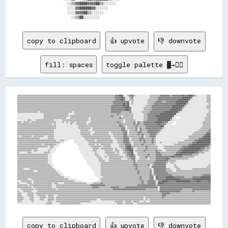
                  ░░▒▒▓▓████▓▓▓▓██▒▒░░░░░░                                        

                  ░░░░▓▓██████▓▓░░░░░░                                            

                  ░░░░▓▓▓▓██▒▒░░░░░░                                              

copy to clipboard
👍 upvote
👎 downvote
fill: spaces
toggle palette ▓→✊🏽
▒▒▒▒▒▒▒▒▒▒▒▒▒▒▒▒▒▒▒▒▒▒▒▒▒▒▒▒▒▒▒▒▒▒▒▒▒▒▒▒▒▒▒▒▒▒▒▒▒▒▒▒▒▒▒▒▒▒▒▒▒▒▒▒▒▒▒▒▒▒▒▒▒▒▒▒▒▒▒▒▒▒▒▒▒▒▒▒▒▒▒▒▒▒▒▒▓▓▓▓████░░░░▒▒▓▓▓▓▒▒░░░░░░░░░░░░░░▒▒▒▒▒▒▒▒▒▒▓▓▓▓▓▓▓▓▓▓▒▒▓▓▓▓▓▓▓▓▓▓██▓▓▓▓████▓▓▒▒░░░░░░░░░░▒▒▒▒
▒▒▒▒▒▒▒▒▒▒▒▒▒▒▒▒▒▒▒▒▒▒▒▒▒▒▒▒▒▒▒▒▒▒▒▒▒▒▒▒▒▒▒▒▒▒▒▒▒▒▒▒▒▒▒▒▒▒▒▒▒▒▒▒▒▒▒▒▒▒▒▒▒▒▒▒▒▒▒▒▒▒▒▒▒▒▒▒▒▒▒▒▒▒▒▒▓▓▓▓▓▓██▓▓░░░░▒▒▓▓░░░░░░░░░░░░░░░░▒▒▒▒▒▒▒▒▓▓▓▓▓▓▓▓▓▓▓▓▓▓▓▓▓▓▓▓▓▓▓▓████████▓▓░░░░░░░░░░░░░░▒▒▒▒
▒▒▒▒▒▒▒▒▒▒▒▒▒▒▒▒▒▒▒▒▒▒▒▒▒▒▒▒▒▒▒▒▒▒▒▒▒▒▒▒▒▒▒▒▒▒▒▒▒▒▒▒▒▒▒▒▒▒▒▒▒▒▒▒▒▒▒▒▒▒▒▒▒▒▒▒▒▒▒▒▒▒▒▒▒▒▒▒▒▒▒▒▒▒▒▒▓▓▓▓▓▓██▓▓░░░░▒▒▒▒░░░░░░░░░░░░░░▒▒▒▒▒▒▒▒▒▒▓▓▓▓▓▓▓▓▓▓▓▓▓▓▓▓▓▓▓▓██████████▓▓░░░░░░░░░░░░░░░░▒▒▒▒
▒▒▒▒▒▒▒▒▒▒▒▒▒▒▒▒▒▒▒▒▒▒▒▒▒▒▒▒▒▒▒▒▒▒▒▒▒▒▒▒▒▒▒▒▒▒▒▒▒▒▒▒▒▒▒▒▒▒▒▒▒▒▒▒▒▒▒▒▒▒▒▒▒▒▒▒▒▒▒▒▒▒▒▒▒▒▒▒▒▒▒▒▒▒▓▓▓▓▓▓▓▓▓▓▓▓▓▓▓▓░░▒▒░░░░░░░░░░░░░░▒▒▒▒▒▒▒▒▓▓▓▓▓▓▒▒▒▒▓▓▓▓▓▓▓▓▓▓████████████░░░░░░░░░░░░░░░░░░▒▒▒▒
▒▒▒▒▒▒▒▒▒▒▒▒▒▒▒▒▒▒▒▒▒▒▒▒▒▒▒▒▒▒▒▒▒▒▒▒▒▒▒▒▒▒▒▒▒▒▒▒▒▒▒▒▒▒▒▒▒▒▒▒▒▒▒▒▒▒▒▒▒▒▒▒▒▒▒▒▒▒▒▒▒▒▒▒▒▒▒▒▒▒▒▒▒▒▓▓▓▓▓▓▓▓▓▓██▓▓██░░▒▒░░░░░░░░░░░░░░▒▒▒▒▒▒▓▓▓▓▓▓▓▓▓▓▓▓▓▓▓▓▓▓▓▓▓▓██████████▒▒░░░░░░░░░░░░░░░░░░░░▒▒
▒▒▒▒▒▒▒▒▒▒▒▒▒▒▒▒▒▒▒▒▒▒▒▒▒▒▒▒▒▒▒▒▒▒▒▒▒▒▒▒▒▒▒▒▒▒▒▒▒▒▒▒▒▒▒▒▒▒▒▒▒▒▒▒▒▒▒▒▒▒▒▒▒▒▒▒▒▒▒▒▒▒▒▒▒▒▒▒▒▒▒▒▓▓▓▓▓▓▓▓▓▓▓▓██▓▓██░░░░░░░░░░░░░░░░▒▒▒▒▒▒▓▓▓▓▓▓▓▓▓▓▓▓▓▓▓▓▓▓▓▓████████████▒▒░░░░░░░░░░░░░░░░░░░░▒▒▒▒
▒▒▒▒▒▒▒▒▒▒▒▒▒▒▒▒▒▒▒▒▒▒▒▒▒▒▒▒▒▒▒▒▒▒▒▒▒▒▒▒▒▒▒▒▒▒▒▒▒▒▒▒▒▒▒▒▒▒▒▒▒▒▒▒▒▒▒▒▒▒▒▒▒▒▒▒▒▒▒▒▒▒▒▒▒▒▒▒▒▒▒▒▓▓▓▓▓▓▓▓▓▓▓▓▓▓████▓▓░░░░░░░░░░░░▒▒▒▒▒▒▒▒▓▓▓▓▓▓▓▓▓▓▓▓▓▓▓▓▓▓▓▓██████████▒▒░░░░░░░░░░░░░░░░░░░░░░▒▒▒▒
▒▒▒▒▒▒▒▒▒▒▒▒▒▒▒▒▒▒▒▒▒▒▒▒▒▒▒▒▒▒▒▒▒▒▒▒▒▒▒▒▒▒▒▒▒▒▒▒▒▒▒▒▒▒▒▒▒▒▒▒▒▒▒▒▒▒▒▒▒▒▒▒▒▒▒▒▒▒▒▒▒▒▒▒▒▒▒▒▒▒▒▒▓▓▓▓▓▓▓▓▓▓▓▓▓▓████▓▓░░░░░░░░░░░░▒▒▒▒▒▒▒▒▓▓▓▓▓▓▓▓▓▓▓▓▓▓▓▓▓▓██████████▓▓░░░░░░░░░░░░░░░░░░░░░░░░░░▒▒
▒▒▒▒▒▒▒▒▒▒▒▒▒▒▒▒▒▒▒▒░░▒▒▒▒▒▒▒▒▒▒▒▒▒▒▒▒▒▒▒▒▒▒▒▒▒▒▒▒▒▒▒▒░░▒▒▒▒▒▒▒▒▒▒▒▒▒▒▒▒▒▒▒▒▒▒▒▒▒▒▒▒▒▒▒▒▒▒▒▒▓▓▓▓▓▓▓▓▓▓▒▒▒▒▒▒▒▒▓▓░░░░░░░░░░▒▒▒▒▒▒▒▒▓▓▓▓▓▓▓▓▓▓▓▓▓▓██████████████▒▒░░░░░░░░░░░░░░░░░░░░░░░░░░░░▒▒
░░░░░░░░░░░░░░░░░░░░░░░░░░▒▒▒▒▒▒▒▒▒▒▒▒▒▒▒▒▒▒▒▒▒▒▒▒░░░░░░▒▒▒▒▒▒▒▒▒▒▒▒▒▒▒▒▒▒▒▒▒▒▒▒▒▒▒▒▒▒▒▒▒▒▒▒▒▒▒▒▒▒▓▓▒▒▒▒▒▒▒▒▒▒▒▒▒▒░░░░░░░░░░▒▒▒▒▓▓▓▓▓▓▓▓▓▓▓▓████████████████░░░░░░░░░░░░░░░░░░░░░░░░░░░░░░▒▒▒▒
░░░░░░░░░░░░░░░░░░░░░░░░░░▒▒▒▒▒▒▒▒▒▒▒▒▒▒▒▒▒▒▒▒▒▒▒▒░░▒▒▒▒▒▒▒▒▒▒▒▒▒▒▒▒▒▒▒▒▒▒▒▒▒▒▒▒▒▒▒▒▒▒▒▒▒▒▒▒▓▓▒▒▒▒▒▒▒▒░░▒▒▒▒▒▒▒▒▒▒░░░░░░░░░░▒▒▒▒▓▓▓▓▓▓▓▓██████████████████░░░░░░░░░░░░░░░░░░░░░░░░░░░░░░░░▒▒▒▒
░░░░░░░░░░░░░░░░░░░░░░░░░░▒▒▒▒▒▒▒▒▒▒▒▒▒▒▒▒▒▒▒▒▒▒░░░░▒▒▒▒▒▒▒▒▒▒▒▒▒▒▒▒▒▒░░▒▒▒▒▒▒▒▒▒▒▒▒▒▒▒▒▒▒▒▒▒▒▒▒▒▒▒▒▓▓▒▒▒▒▒▒▒▒▒▒▒▒░░░░░░░░░░▒▒▒▒▓▓▓▓▓▓▓▓▓▓██████████████░░░░    ░░░░░░░░░░░░░░░░░░░░░░░░▒▒▒▒▒▒
░░░░░░░░░░▒▒▒▒░░░░▒▒▒▒▒▒▒▒▒▒▒▒▒▒▒▒▒▒░░░░░░░░▒▒▒▒▒▒▒▒▒▒▒▒▒▒▒▒▒▒▒▒▒▒▒▒▒▒░░▒▒▒▒▒▒▒▒▒▒▒▒▒▒▒▒▒▒▒▒▒▒▒▒▒▒▒▒▒▒▒▒░░▒▒▒▒▒▒▒▒▒▒░░░░░░░░▒▒▒▒▓▓▓▓▓▓▓▓▓▓████████████▒▒░░░░░░░░░░░░░░░░░░░░░░░░░░░░░░░░▒▒▒▒▒▒
▒▒▒▒░░▒▒▒▒▒▒░░▒▒▒▒▒▒▒▒▒▒▒▒▒▒▒▒▒▒▒▒▒▒▒▒░░░░░░▒▒░░▒▒░░▒▒▒▒░░▒▒▒▒▒▒▒▒▒▒░░░░▒▒▒▒▒▒▒▒▒▒▒▒▒▒▒▒▒▒▒▒▒▒▒▒▒▒▓▓▒▒▒▒░░▒▒▒▒▒▒▒▒▓▓░░▓▓▒▒▒▒▓▓▓▓▓▓▓▓▓▓▓▓██████▓▓▓▓▓▓░░░░░░  ░░░░░░░░░░░░░░░░░░░░░░░░░░▒▒▒▒▒▒▒▒
▒▒▒▒▒▒▒▒▒▒▒▒▒▒▒▒▒▒▒▒▒▒▒▒▒▒▒▒▒▒▒▒▒▒░░▒▒░░░░░░░░░░░░░░▒▒░░░░▒▒▒▒▒▒▒▒▒▒░░▒▒▒▒▒▒▒▒▒▒▒▒▒▒▒▒▒▒▒▒▒▒▒▒▒▒▒▒▒▒▓▓▒▒▒▒▒▒▒▒▒▒▒▒▓▓▒▒▓▓▒▒▒▒▓▓▓▓▓▓▓▓▓▓▓▓▓▓██▓▓▓▓▓▓░░░░░░    ░░░░░░░░░░░░░░░░░░░░░░░░░░▒▒▒▒▒▒▒▒
▒▒▒▒▒▒▒▒▒▒▒▒▒▒▒▒▒▒▒▒▒▒▒▒▒▒▒▒▒▒▒▒▒▒▒▒▒▒░░░░░░░░░░░░░░░░░░░░░░▒▒▒▒▒▒▒▒▒▒▒▒▒▒▒▒▒▒▒▒▒▒▒▒▒▒▒▒▒▒▒▒▒▒▒▒▒▒▒▒▓▓▓▓▒▒░░▒▒▒▒▒▒▒▒▓▓▒▒▒▒▒▒▒▒▓▓▓▓▓▓▓▓▓▓▓▓▓▓████░░░░░░░░░░░░░░░░░░░░░░░░░░░░░░░░░░░░░░▒▒▒▒▒▒▒▒
▒▒▒▒▒▒▒▒▒▒▒▒▒▒▒▒▒▒▒▒▒▒▒▒▒▒▒▒▒▒▒▒▒▒▒▒▒▒░░░░░░░░░░░░░░░░░░░░░░▒▒▒▒▒▒▒▒▒▒▒▒░░▒▒▒▒▒▒▒▒▒▒▒▒▒▒▒▒▒▒▒▒▒▒▒▒▒▒▒▒▓▓▓▓░░▒▒▒▒▒▒▒▒▓▓░░▓▓▒▒▒▒▓▓▓▓▓▓▓▓▓▓▓▓▓▓▓▓▒▒░░░░░░░░░░░░░░░░░░░░░░░░░░░░░░░░░░░░▒▒▒▒▒▒▒▒▒▒
▒▒▒▒▒▒▒▒▒▒▒▒▒▒▒▒▒▒▒▒▒▒▒▒▒▒▒▒▒▒▒▒▒▒▒▒░░░░░░░░░░░░░░░░░░░░░░░░░░▒▒▒▒▒▒▒▒░░░░▒▒▒▒▒▒▒▒▒▒▒▒▒▒▒▒▒▒▒▒▒▒▒▒▒▒▒▒▓▓▓▓▒▒░░▒▒▒▒▒▒▓▓░░▓▓▒▒▒▒▒▒▓▓▓▓▓▓▓▓▓▓▓▓▒▒░░░░░░░░░░░░░░░░░░░░░░░░░░░░░░░░░░░░▒▒▒▒▒▒▒▒▒▒▓▓
▒▒▒▒▒▒▒▒▒▒▒▒▒▒▒▒▒▒▒▒▒▒▒▒▒▒▒▒▒▒▒▒▒▒▒▒░░░░░░░░░░░░░░░░░░░░░░░░░░▒▒▒▒▒▒▒▒▒▒░░░░▒▒▒▒▒▒▒▒▒▒▒▒▒▒░░▒▒▒▒▒▒▒▒▒▒▒▒▓▓▓▓░░▒▒▒▒▒▒▒▒▓▓▓▓▒▒▒▒▒▒▓▓▓▓▓▓▓▓▓▓▒▒░░░░░░░░░░░░░░░░░░░░░░░░░░░░░░░░░░▒▒▒▒▒▒▒▒▒▒▒▒▓▓▓▓
▒▒▒▒▒▒▒▒▒▒▒▒▒▒▒▒▒▒▒▒▒▒▒▒▒▒▒▒▒▒▒▒▒▒▒▒░░░░░░░░░░░░░░░░░░░░░░░░░░▒▒▒▒▒▒▒▒▒▒░░▒▒▒▒▒▒▒▒▒▒▒▒▒▒▒▒░░░░▒▒▒▒▒▒▒▒▒▒▓▓▓▓░░▒▒▒▒▒▒▒▒▓▓▒▒▓▓▒▒▒▒▒▒▓▓▓▓▓▓▒▒░░░░░░░░░░░░░░░░░░░░░░░░░░░░░░░░░░▒▒▒▒▒▒▒▒▒▒▒▒▓▓████
▒▒░░▒▒▒▒▒▒▒▒▒▒░░▒▒▒▒▒▒▒▒▒▒░░░░▒▒▒▒▒▒░░░░░░░░░░░░░░░░░░░░░░░░░░░░▒▒▒▒▒▒▒▒▒▒▒▒▒▒▒▒▒▒▒▒▒▒▒▒▒▒▒▒░░▒▒▒▒▒▒▒▒▒▒▓▓▓▓▒▒▒▒▒▒▒▒▒▒▒▒▒▒▓▓░░▒▒▒▒▓▓▓▓▓▓░░░░░░░░░░░░░░░░░░░░░░░░░░░░░░░░▒▒▒▒▒▒▒▒▒▒▒▒▒▒▓▓██████
▒▒▒▒▒▒▒▒▒▒▒▒▒▒▒▒▒▒▒▒▒▒░░░░░░░░▒▒▒▒▒▒░░░░░░░░░░░░░░░░░░░░░░░░░░░░░░▒▒▒▒▒▒▒▒▒▒▒▒▒▒▒▒▒▒▒▒▒▒▒▒▒▒░░░░▒▒▒▒▒▒▒▒▓▓▓▓▓▓░░▒▒▒▒▒▒▒▒▓▓▓▓▒▒▒▒▒▒▒▒▓▓▒▒░░░░░░░░░░░░░░░░░░░░░░░░░░░░░░░░▒▒▒▒▒▒▒▒▒▒▓▓▓▓████████
▒▒▒▒▒▒▒▒▒▒▒▒▒▒▒▒▒▒▒▒▒▒▒▒▒▒▒▒▒▒▒▒▒▒▒▒▒▒░░░░▒▒▒▒░░░░      ░░░░░░░░░░░░▒▒▒▒▒▒▒▒░░▒▒▒▒▒▒▒▒▒▒▒▒▒▒▒▒░░░░▒▒▒▒▒▒▓▓▓▓▓▓░░▒▒▒▒▒▒▒▒▓▓▒▒▓▓▒▒▒▒▒▒▓▓▒▒░░░░░░░░░░░░░░░░░░░░░░░░░░░░▒▒▒▒▒▒▒▒▒▒▓▓▓▓████████████
▒▒▒▒▒▒▒▒▒▒▒▒▒▒▒▒▒▒▒▒▒▒▒▒▒▒▒▒▒▒▒▒▒▒▒▒▒▒▒▒▒▒░░░░          ░░░░░░░░░░░░░░▒▒▒▒▒▒▒▒▒▒▒▒▒▒▒▒▒▒▒▒▒▒▒▒░░░░▒▒▒▒▒▒▓▓▓▓▓▓▒▒░░▒▒▒▒▒▒▒▒▒▒▓▓▒▒▒▒▒▒▓▓▒▒░░░░▒▒░░░░░░░░░░░░░░░░▒▒▒▒▒▒▒▒▒▒▒▒▒▒▓▓▓▓██████████████
▒▒▒▒▒▒▒▒▒▒▒▒▒▒▒▒▒▒▒▒▒▒▒▒░░▒▒▒▒▒▒▒▒▒▒▒▒░░░░                ░░░░░░░░░░░░▒▒▒▒▒▒░░▒▒░░▒▒▒▒▒▒▒▒▒▒░░░░░░░░▒▒▒▒▒▒▓▓▓▓▓▓░░▒▒▒▒▒▒▒▒▓▓▒▒▒▒▒▒▒▒▒▒▒▒░░░░░░░░░░░░░░░░░░▒▒▒▒▒▒▒▒▒▒▒▒▒▒▓▓▓▓████████████████▓▓
▒▒▒▒▒▒▒▒▒▒▒▒▒▒▒▒▒▒▒▒▒▒▒▒▒▒▒▒▒▒░░▒▒▒▒░░░░                    ░░░░░░░░░░░░▒▒▒▒▒▒▒▒▒▒░░▒▒▒▒▒▒▒▒░░░░░░░░▒▒▒▒▒▒▓▓████▒▒▒▒▒▒▒▒▒▒▒▒▒▒▓▓▒▒▒▒▒▒▒▒▒▒░░░░░░▒▒▒▒▒▒▒▒▒▒▒▒▒▒▒▒▒▒▓▓▓▓▓▓████████████████▓▓▓▓▒▒
▒▒▒▒▒▒▒▒▒▒▒▒▒▒▒▒▒▒▒▒░░░░░░░░░░░░▒▒░░░░                      ░░░░░░░░░░░░░░▒▒▒▒▒▒░░▒▒▒▒▒▒▒▒▒▒▒▒░░▒▒░░░░▒▒▒▒▓▓████▓▓░░░░▒▒▒▒▒▒▒▒▓▓▒▒▒▒▒▒▒▒▒▒░░░░░░▒▒▒▒▒▒▒▒▒▒▒▒▒▒▒▒▓▓▓▓████████████████▓▓▓▓▒▒▒▒▒▒
▒▒▒▒▒▒▒▒▒▒▒▒▒▒░░▒▒▒▒░░░░░░░░░░▒▒░░░░░░                        ░░░░░░░░░░░░▒▒▒▒░░░░░░░░▒▒▒▒▒▒▒▒░░▒▒▒▒░░░░▒▒▓▓▓▓████░░▒▒▒▒▒▒▒▒▓▓▒▒▒▒▒▒▒▒▒▒▓▓▒▒▒▒░░░░▒▒▒▒▒▒▒▒▒▒▒▒▓▓▓▓████████████████▓▓▓▓▒▒▒▒▒▒░░
▒▒░░░░░░░░▒▒▒▒░░░░░░░░░░░░▒▒▒▒▒▒░░░░                          ░░░░░░░░░░░░░░▒▒░░░░░░░░▒▒▒▒▒▒▒▒▒▒░░▒▒░░░░▒▒▒▒▓▓▓▓██░░░░▒▒▒▒▒▒▒▒▒▒▒▒▒▒▒▒▒▒▓▓▓▓▒▒▒▒▒▒▒▒▒▒▒▒▒▒▒▒▓▓▓▓██████████████▓▓▓▓▒▒▒▒▒▒░░░░░░
▒▒▒▒▒▒▒▒▒▒▒▒▒▒▒▒▒▒▒▒▒▒▒▒▒▒▒▒▒▒░░░░                              ░░░░░░░░░░░░▒▒▒▒░░░░░░░░▒▒▒▒▒▒▒▒▒▒▒▒░░░░░░▒▒▓▓▓▓██▒▒░░▒▒▒▒▒▒▒▒▒▒▓▓▒▒▒▒▒▒▓▓▓▓▓▓▒▒▒▒▒▒▒▒▒▒▒▒▓▓██████▓▓▓▓▓▓▓▓▓▓▒▒▒▒▒▒░░░░░░░░░░░░
▒▒▒▒▒▒▒▒▒▒▒▒▒▒▒▒▒▒▒▒▒▒▒▒▒▒▒▒▒▒░░░░                              ░░░░░░░░░░░░░░▒▒▒▒░░░░▒▒░░▒▒▒▒▒▒▒▒▒▒▒▒▒▒░░▒▒▒▒▓▓▓▓▓▓░░░░▒▒▒▒▒▒▓▓▒▒▒▒▒▒▒▒▓▓▓▓▓▓▓▓▓▓▓▓▓▓▓▓██▓▓▓▓▓▓▓▓▒▒▒▒▒▒▒▒▒▒▒▒░░░░░░░░░░░░░░░░
▒▒▒▒▒▒▒▒▒▒▒▒▒▒▒▒▒▒▒▒▒▒▒▒▒▒▒▒▒▒░░░░                                ░░░░░░░░░░░░░░▒▒▒▒░░░░░░▒▒▒▒▒▒▒▒▒▒▒▒░░░░░░▒▒▒▒▓▓▓▓░░░░▒▒▒▒▒▒▒▒░░▒▒▒▒▒▒▓▓▓▓▓▓▓▓▓▓██▓▓▒▒▒▒▒▒▒▒▒▒▒▒▒▒▒▒▒▒░░░░░░░░░░░░░░░░░░░░░░
▒▒▒▒▒▒▒▒▒▒▒▒▒▒▒▒▒▒▒▒▒▒▒▒▒▒▒▒▒▒░░░░                                  ░░░░░░░░░░░░▒▒▒▒▒▒░░░░▒▒▒▒▒▒▒▒▒▒▒▒▒▒▒▒▒▒▒▒▒▒▒▒▓▓░░▒▒▒▒▒▒▒▒▒▒▒▒▒▒▒▒▒▒▓▓▓▓▓▓▓▓▓▓▓▓▒▒▒▒▒▒▒▒░░░░░░░░░░░░░░░░░░░░░░░░░░░░░░░░░░
▒▒▒▒▒▒▒▒▒▒▒▒▒▒▒▒▒▒▒▒▒▒▒▒▒▒▒▒▒▒░░░░                                  ░░░░░░░░░░░░░░▒▒▒▒▒▒▒▒▒▒▒▒▒▒▒▒▒▒▒▒▒▒▒▒▒▒▒▒▒▒▒▒▓▓▒▒▒▒▒▒▒▒▒▒▒▒▒▒▒▒▒▒▓▓▓▓▓▓▓▓▓▓▓▓▒▒░░▒▒▒▒░░░░░░░░░░░░░░░░░░░░░░░░░░░░░░░░░░░░
▒▒▒▒▒▒▒▒▒▒▒▒▒▒▒▒▒▒▒▒▒▒▒▒▒▒▒▒▒▒▒▒░░░░                                  ░░░░░░░░░░░░▒▒▒▒▒▒▒▒▒▒▒▒▒▒▒▒▒▒▒▒▒▒▒▒▒▒▒▒▒▒▒▒▓▓▓▓▒▒▒▒▒▒▒▒▒▒▓▓░░▒▒▓▓▓▓▓▓▓▓▓▓▓▓░░░░░░░░▒▒░░░░░░░░░░░░░░░░░░░░░░░░░░░░░░░░▒▒
▒▒▒▒▒▒▒▒▒▒▒▒▒▒▒▒▒▒▒▒▒▒▒▒▒▒▒▒▒▒▒▒▒▒░░                                    ░░░░░░░░░░▒▒▒▒▒▒▒▒▒▒▒▒▒▒▒▒▒▒▒▒▒▒▒▒▒▒▒▒▒▒▒▒▒▒▓▓▒▒▒▒▒▒▒▒▒▒▒▒░░▓▓▓▓▓▓▓▓▓▓▓▓▓▓░░░░░░░░▒▒▒▒░░░░░░░░░░░░░░░░░░░░░░░░░░░░▒▒▒▒
▒▒▒▒▒▒░░░░░░▒▒▒▒▒▒▒▒▒▒▒▒▒▒▒▒▒▒▒▒▒▒▒▒░░                                  ░░░░░░░░░░▒▒▒▒▒▒▒▒▒▒▒▒▒▒▒▒▒▒▒▒▒▒▒▒▒▒▒▒▒▒▒▒▒▒▓▓▒▒▒▒▒▒▒▒▒▒▒▒▒▒░░▓▓▓▓▓▓▓▓▓▓▓▓▒▒▒▒░░░░░░▒▒▒▒░░░░░░░░░░░░▒▒▒▒▒▒▒▒▒▒▒▒▒▒▒▒▒▒
▒▒▒▒▒▒▒▒▒▒▒▒▒▒▒▒░░░░▒▒▒▒▒▒▒▒▒▒▒▒▒▒▒▒▒▒░░░░                                ░░░░░░░░▒▒▒▒▒▒▒▒▒▒▒▒▒▒▒▒▒▒▒▒▒▒▒▒▒▒▒▒▒▒▒▒▒▒▒▒▓▓▒▒▒▒▒▒▒▒▒▒▓▓░░▓▓▓▓▓▓▓▓▓▓▓▓▒▒▒▒▒▒░░░░▒▒▒▒▒▒▒▒▒▒▒▒▒▒▒▒▒▒▒▒▒▒▒▒▒▒▒▒▒▒▒▒▒▒
▒▒▒▒▒▒▒▒▒▒▒▒▒▒▒▒▒▒▒▒▒▒▒▒▒▒▒▒▒▒▒▒▒▒▒▒▒▒▒▒░░░░                                ░░░░░░▒▒▒▒▒▒▒▒▒▒▒▒▒▒▒▒▒▒▒▒▒▒▒▒▒▒▒▒▒▒▒▒▒▒▒▒▓▓▒▒▒▒▒▒▒▒▒▒▓▓░░▓▓▓▓▓▓▓▓▓▓▓▓▓▓▒▒▒▒▒▒▒▒▒▒▒▒▒▒▒▒▒▒▒▒▒▒▒▒▒▒▒▒▒▒▒▒▒▒▒▒▒▒▒▒▒▒
▒▒▒▒▒▒▒▒▒▒▒▒▒▒▒▒▒▒▒▒▒▒▒▒▒▒▒▒▒▒▒▒▒▒▒▒▒▒▒▒▒▒░░░░                              ░░░░░░▒▒▒▒▒▒▒▒▒▒▒▒▒▒▒▒▒▒▒▒▒▒▒▒▒▒▒▒▒▒▒▒▒▒▒▒▒▒▒▒▒▒▒▒▒▒▒▒▓▓▒▒▒▒▓▓▓▓▓▓▓▓▓▓▓▓▓▓▓▓▒▒▒▒▒▒▒▒▒▒▒▒▒▒▒▒▒▒▒▒▒▒▒▒▒▒▒▒▒▒▓▓▓▓▓▓▓▓
▒▒▒▒▒▒▒▒▒▒▒▒▒▒▒▒▒▒▒▒▒▒▒▒▒▒▒▒▒▒▒▒▒▒▒▒▒▒▒▒▒▒▒▒▒▒░░░░░░                          ░░░░░░▒▒▒▒▒▒▒▒▒▒▒▒▒▒▒▒▒▒▒▒▒▒▒▒▒▒▒▒▒▒▒▒▒▒▒▒▓▓▒▒▒▒▒▒▒▒▓▓▓▓  ██▓▓▓▓▓▓▓▓████████▓▓▓▓▓▓▓▓▓▓▒▒▒▒▒▒▒▒▓▓▓▓▓▓▓▓██████████
▒▒▒▒▒▒▒▒▒▒░░░░▒▒▒▒▒▒▒▒▒▒▒▒▒▒▒▒▒▒▒▒▒▒▒▒▒▒▒▒▒▒▒▒▒▒▒▒░░░░░░░░                      ░░▒▒▒▒▒▒▒▒▒▒▒▒▒▒▒▒▒▒▒▒▒▒▒▒▒▒▒▒▒▒▒▒▒▒▒▒▒▒▓▓▒▒▒▒▒▒▒▒▓▓▓▓░░▓▓▓▓▓▓▓▓▓▓██████████████▓▓▓▓▓▓▓▓▓▓▓▓██████████████████
░░░░▒▒▒▒▒▒▒▒▒▒░░▒▒▒▒▒▒▒▒▒▒▒▒▒▒▒▒▒▒▒▒▒▒▒▒▒▒▒▒▒▒▒▒▒▒▒▒▒▒▒▒░░░░░░░░              ░░░░▒▒▒▒▒▒▒▒▒▒▒▒▒▒▒▒▒▒▒▒▒▒▒▒▒▒▒▒▒▒▒▒▒▒▒▒▒▒▒▒▓▓▒▒▒▒▓▓▓▓▓▓▓▓░░▓▓▓▓██████▓▓▓▓▓▓▓▓██████████████▓▓▓▓▓▓████▓▓▓▓▓▓▓▓██
▒▒░░░░░░░░▒▒▒▒░░▒▒▒▒▒▒▒▒▒▒▒▒▒▒▒▒▒▒░░▒▒▒▒░░░░░░▒▒▒▒▒▒▒▒▒▒▒▒▒▒▒▒▒▒▒▒▒▒░░░░░░▒▒▒▒▒▒▒▒▓▓▒▒▒▒▒▒▒▒▒▒▒▒▒▒▒▒▒▒▒▒▒▒▒▒▒▒▒▒▒▒▒▒▒▒▒▒▒▒▓▓▒▒▒▒▓▓▓▓▓▓▓▓░░██████▓▓▓▓▓▓▓▓▓▓▓▓▓▓▓▓▓▓▓▓▓▓▓▓▓▓▓▓▓▓▓▓▓▓▓▓▓▓▓▓▓▓▓▓▓▓
▒▒▒▒▒▒▒▒▒▒░░▒▒▒▒▒▒▒▒▒▒▒▒▒▒▒▒▒▒▒▒▒▒░░░░▒▒▒▒▒▒▒▒▒▒▒▒▒▒▒▒▒▒▒▒▒▒▒▒▒▒▒▒▒▒▒▒▒▒▓▓▓▓▓▓▓▓▓▓▓▓▓▓▒▒▒▒▒▒▒▒▒▒▒▒▒▒▒▒▒▒▒▒▒▒▒▒▒▒▒▒▒▒▒▒▓▓▓▓▓▓▓▓▓▓▓▓▓▓▓▓▓▓▒▒▓▓▓▓▓▓▓▓▓▓▓▓▓▓▓▓▓▓▓▓▓▓▓▓▓▓▓▓▓▓▓▓▓▓▓▓▓▓▓▓▓▓▓▓▓▓▓▓▓▓▓▓
▒▒▒▒▒▒▒▒▒▒▒▒▒▒░░▒▒▒▒▒▒▒▒▒▒▒▒▒▒▒▒▒▒░░░░▒▒▒▒▒▒▒▒▒▒▒▒▒▒▒▒▒▒▒▒▒▒▒▒▒▒▒▒▒▒▒▒▒▒▒▒▓▓▓▓▓▓▒▒▒▒▒▒▒▒▒▒▒▒▓▓▓▓▓▓▓▓▒▒▒▒▒▒▓▓▓▓▓▓▓▓▓▓▓▓▓▓▓▓▓▓▓▓▓▓▓▓▓▓▓▓▓▓▓▓░░▓▓▓▓▓▓▓▓▓▓▓▓▓▓▓▓▓▓▓▓▓▓▓▓▓▓▓▓▓▓▓▓▓▓▓▓▓▓▓▓▓▓▓▓▓▓▓▓▓▓
░░░░▒▒▒▒▒▒▒▒▒▒▒▒░░▒▒▒▒▒▒▒▒▒▒▒▒▒▒▒▒▒▒▒▒░░▒▒▒▒▒▒▒▒▒▒▒▒▒▒▒▒▒▒▒▒▒▒▒▒▒▒▒▒▒▒▒▒▒▒▒▒▒▒▒▒▒▒▒▒▒▒▒▒▒▒▒▒▒▒▓▓▓▓▓▓▓▓▓▓▓▓▓▓▓▓▓▓▓▓▓▓▓▓▓▓▓▓▓▓▓▓▒▒▒▒▒▒▒▒▒▒▒▒░░▓▓▓▓▓▓▓▓▓▓▓▓▓▓▓▓▓▓▓▓▓▓▒▒▒▒▒▒▒▒▒▒▓▓▓▓▓▓▓▓▓▓▓▓▓▓▓▓▓▓
▒▒░░░░▒▒▒▒▒▒▒▒░░░░░░▒▒▒▒▒▒▒▒▒▒▒▒▒▒▒▒▒▒▒▒▒▒▒▒▒▒▒▒▒▒▒▒▒▒▒▒▒▒▒▒▒▒▒▒▒▒▒▒▒▒▒▒▒▒▒▒▒▒▒▒▒▒▒▒▒▒▒▒▒▒▒▒▒▒▒▒▒▒▒▒▒▒▒▒▒▒▒▒▒▒▒▒▒▒▒▒▒▒▒▒▒▒▒▒▒▒▒▒▒▒▒▒▒▒▒▒▒▒▒▒▓▓▓▓▓▓▓▓▓▓▓▓▓▓▓▓▓▓▓▓▒▒▒▒▒▒▒▒▒▒▒▒▓▓▒▒▒▒▒▒▒▒▒▒▒▒▒▒▒▒
▒▒▒▒░░░░░░▒▒▒▒▒▒░░▒▒▒▒▒▒▒▒▒▒▒▒▒▒▒▒▒▒▒▒▒▒▒▒▒▒▒▒▒▒▒▒▒▒▒▒▒▒▒▒▒▒▒▒▒▒▒▒▒▒▒▒▒▒▒▒▒▒▒▒▒▒▒▒▒▒▒▒▒▒▒▒▒▒▒▒▒▒▒▒▒▒▒▒▒▒▒▒▒▒▒▒▒▒▒▒▒▒▒▒▒▒▒▒▒▒▒▒▒▒▒▒▒▒▒▒▒▒▒▒▒▒▒▒▓▓▓▓▓▓▓▓▒▒▒▒▒▒▒▒▒▒▒▒▒▒▒▒▒▒▒▒▒▒▒▒▒▒▒▒▒▒▒▒▒▒▒▒▒▒▒▒
▒▒▒▒░░░░░░▒▒▒▒▒▒░░░░▒▒▒▒▒▒▒▒░░▒▒▒▒▒▒░░░░▒▒▒▒▒▒▒▒▒▒▒▒▒▒▒▒▒▒▒▒▒▒▒▒▒▒▒▒▒▒▒▒▒▒▒▒▒▒▒▒▒▒▒▒▒▒▒▒▒▒▒▒▒▒▒▒▒▒▒▒▒▒▒▒▒▒▒▒▒▒▒▒▒▒▒▒▒▒▒▒▒▒▒▒▒▒▒▒▒▒▒▒▒▒▒▒▒▒▒▒▒▒▓▓▓▓▒▒▒▒▒▒▒▒▒▒▒▒▒▒▒▒▒▒▒▒▒▒▒▒▒▒▒▒▒▒▒▒▒▒▒▒▒▒▒▒▒▒▒▒
▒▒▒▒▒▒░░░░░░▒▒▒▒░░░░░░▒▒▒▒▒▒░░▒▒▒▒▒▒░░▒▒▒▒▒▒▒▒▒▒▒▒▒▒▒▒▒▒▒▒▒▒▒▒▒▒▒▒▒▒▒▒▒▒▒▒▒▒▒▒▒▒▒▒▒▒▒▒▒▒▒▒▒▒▒▒▒▒▒▒▒▒▒▒▒▒▒▒▒▒▒▒▒▒▒▒▒▒▒▒▒▒▒▒▒▒░░▒▒▒▒▒▒▒▒▒▒▒▒▒▒▒▒▓▓▒▒▒▒▒▒▒▒▒▒▒▒▒▒▒▒▒▒▒▒▒▒▒▒▒▒▒▒▒▒▒▒▒▒▒▒▒▒▒▒▒▒▒▒▒▒
▒▒▒▒▒▒░░░░░░▒▒▒▒░░░░░░▒▒▒▒░░░░▒▒▒▒▒▒░░▒▒▒▒▒▒▒▒▒▒▒▒▒▒▒▒▒▒▒▒▒▒▒▒▒▒▒▒▒▒▒▒▒▒▒▒▒▒▒▒░░░░▒▒▒▒▒▒▒▒▒▒▒▒▒▒▒▒▒▒▒▒▒▒▒▒▒▒▒▒▒▒▒▒▒▒▒▒▒▒▒▒▒▒░░▒▒░░▒▒▒▒▒▒▒▒▒▒▒▒▒▒▒▒▒▒▒▒▒▒▒▒▒▒▒▒▒▒▒▒▒▒▒▒▒▒▒▒▒▒▒▒▒▒▒▒▒▒▒▒▒▒▒▒▒▒▒▒
▒▒▒▒░░░░░░░░░░▒▒░░░░░░░░░░░░░░▒▒▒▒░░░░▒▒▒▒▒▒▒▒▒▒▒▒▒▒▒▒▒▒▒▒▒▒▒▒▒▒▒▒▒▒
copy to clipboard
👍 upvote
👎 downvote