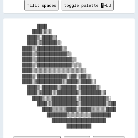
fill: spaces
toggle palette ▓→✊🏽
      ████                            

    ████▒▒▒▒                          

  ████▒▒████▒▒                        

  ████▒▒██████▒▒                      

████▒▒██████████▒▒                    

████▒▒████████████▒▒                  

████▒▒██████████████▒▒                

████▒▒██████████████▒▒▒▒              

████▒▒▒▒▒▒▒▒▒▒▒▒▒▒▒▒▒▒▒▒▒▒            

████▒▒████████████▒▒██▒▒██▒▒          

████▒▒██████████▒▒████▒▒████▒▒        

  ████▒▒██████▒▒██████▒▒██████▒▒      

  ████▒▒████▒▒████████▒▒████████▒▒    

    ████▒▒▒▒██████████▒▒██████████▒▒  

      ████▒▒██████████▒▒██████████▒▒██

        ████▒▒▒▒▒▒████▒▒████▒▒▒▒▒▒████

          ████████▒▒▒▒▒▒▒▒▒▒████████  

            ██████████████████████    
