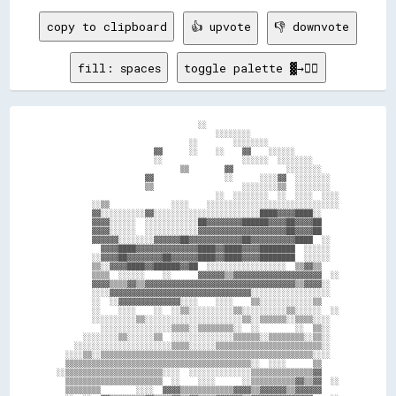
copy to clipboard
👍 upvote
👎 downvote
fill: spaces
toggle palette ▓→✊🏽
                                ░░                              

                                    ░░░░░░░░                    

                              ░░        ░░░░░░░░                

                      ▓▓      ░░    ░░    ▓▓    ░░░░░░          

                      ░░                  ░░░░░░  ░░░░░░░░      

                            ▒▒        ▓▓            ░░░░░░░░    

                    ▓▓                ░░      ░░░░▓▓  ░░░░░░░░  

                    ▒▒                    ░░░░░░░░▒▒  ░░░░░░░░  

                                    ░░  ░░░░░░░░  ░░  ░░░░  ░░░░

        ░░▒▒              ░░░░    ░░░░░░░░░░░░░░░░░░░░░░░░░░░░░░

        ▓▓░░░░░░░░░░▓▓░░░░░░░░░░░░░░░░░░░░░░░░████▓▓▓▓████░░    

        ▓▓▓▓░░░░░░  ░░░░░░░░░░░░██▓▓▓▓▓▓▓▓██████▓▓▓▓██▓▓▓▓██    

        ▓▓▓▓░░░░░░  ░░░░░░░░░░░░▓▓▓▓▓▓▓▓▓▓▓▓▓▓▓▓▓▓▓▓██▓▓▓▓██    

        ▓▓▓▓▓▓░░░░░░░░▓▓▓▓▓▓██▓▓▓▓▓▓▓▓▓▓▓▓██▓▓▓▓▓▓▓▓▓▓████  ░░  

          ▓▓▓▓████▓▓▓▓▓▓▓▓▓▓▓▓▓▓████▓▓████▓▓▓▓████████  ░░░░░░  

        ░░▓▓▓▓██▓▓▓▓▓▓▓▓██▓▓▓▓▓▓████▓▓████▓▓▓▓████████  ░░░░░░  

        ▒▒░░▓▓▓▓████▓▓██████▓▓██  ░░░░░░░░░░░░░░░░░░  ▒▒▓▓▒▒    

        ▒▒▒▒  ░░░░░░    ░░      ▓▓▓▓▓▓▒▒▓▓▓▓▓▓▓▓▓▓▓▓▓▓▓▓▓▓▓▓  ░░

        ▓▓▓▓▒▒▒▒▓▓▒▒▓▓▓▓▓▓▓▓▓▓▓▓▓▓▓▓▓▓▓▓▓▓▓▓▓▓▓▓▓▓▓▓▓▓▒▒▓▓▓▓░░  

        ░░░░▓▓▓▓▓▓▓▓▓▓▓▓▓▓▓▓▓▓▓▓▓▓▓▓▓▓▓▓▓▓▓▓░░░░░░░░░░░░░░░░░░  

        ░░  ░░▓▓▓▓▓▓▓▓▓▓▓▓▓▓░░░░    ░░░░    ▒▒░░░░░░░░░░░░▒▒    

        ░░    ░░░░    ░░  ░░▒▒░░░░░░░░░░▒▒░░░░░░░░░░▒▒░░░░░░  ░░

        ░░░░░░░░░░▒▒░░░░░░░░░░░░░░░░░░░░░░▒▒░░▒▒▒▒▒▒░░▒▒▒▒░░░░  

          ░░░░░░░░░░░░░░░░▒▒▒▒░░▒▒▒▒▒▒▒▒░░  ░░        ░░  ▒▒░░  

      ░░░░░░░░▒▒░░░░░░▒▒  ░░░░░░░░░░░░░░▒▒▒▒▒▒░░▒▒▒▒▒▒▒▒░░▒▒░░  

    ░░░░░░░░░░░░░░░░░░░░░░▒▒▒▒░░░░░░▒▒▒▒▒▒▒▒▒▒▒▒▒▒▒▒▒▒▒▒▒▒▒▒░░  

  ░░░░▒▒░░▒▒▒▒▒▒▒▒▒▒▒▒▒▒▒▒▒▒▒▒▒▒▒▒▒▒▒▒▒▒▒▒▒▒▒▒▒▒▒▒▒▒▒▒▒▒▒▒░░░░  

  ▒▒▒▒▒▒▒▒▒▒▒▒▒▒▒▒▒▒▒▒▒▒▒▒▒▒▒▒▒▒▒▒▒▒▒▒▒▒▒▒▒▒░░  ░░░░      ▒▒    

░░▒▒▒▒▒▒▒▒▒▒▒▒▒▒▒▒▒▒▒▒▒▒░░░░  ░░░░░░░░░░░░░░▒▒▒▒▒▒▒▒▒▒▒▒▒▒▓▓    

  ▒▒▒▒▒▒▒▒▒▒▒▒▒▒▒▒▒▒▒▒▒▒  ░░    ░░░░      ░░▒▒▒▒▒▒▒▒▒▒▓▓▒▒▓▓  ░░

  ▒▒▒▒▒▒▒▒        ░░░░  ▓▓▓▓▒▒▒▒▒▒▒▒▒▒▒▒▓▓▓▓▒▒▓▓▓▓▓▓▒▒▓▓▓▓▓▓    
