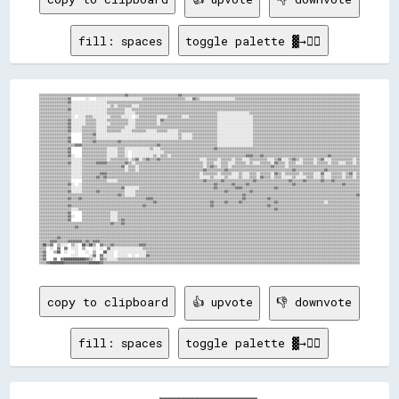
fill: spaces
toggle palette ▓→✊🏽
▒▒▒▒▒▒▒▒▒▒▒▒▒▒▒▒▒▒▒▒▒▒▒▒▒▒▒▒▒▒▒▒▒▒▒▒▒▒▒▒▒▒▒▒▒▒▒▒▓▓▒▒▒▒▒▒▒▒▒▒▒▒▒▒▒▒▒▒▒▒▒▒▒▒▒▒▒▒▓▓▒▒▒▒▒▒▒▒▒▒▒▒▒▒▒▒▒▒▒▒▒▒▒▒▒▒▒▒▒▒▒▒▒▒▒▒▒▒▒▒▒▒▒▒▒▒▒▒▒▒▒▒▒▒▒▒▒▒▒▒▒▒▒▒▒▒▒▒▒▒▒▒▒▒▒▒▒▒▒▒▒▒▒▒▒▒▒▒▒▒▒▒▒▒▒▒▒▒▒▒

▒▒▒▒▒▒▒▒▒▒▒▒▒▒▒▒▓▓        ░░    ░░░░░░░░░░░░░░░░░░░░░░░░░░▒▒▒▒▒▒▒▒▒▒▒▒▒▒▒▒▒▒▒▒▒▒▒▒░░░░▓▓▒▒░░░░░░░░░░░░░░░░░░░░▒▒▒▒▒▒▒▒▒▒▒▒▒▒▒▒▒▒▒▒▒▒▒▒▒▒▒▒▒▒▒▒▒▒▒▒▒▒▒▒▒▒▒▒▒▒▒▒▒▒▒▒▒▒▒▒▒▒▒▒▒▒▒▒▒▒▒▒▒▒

▒▒▒▒▒▒▒▒▒▒▒▒▒▒▒▒▓▓░░░░░░░░░░░░░░░░░░░░▒▒▒▒▒▒▒▒▒▒▒▒▒▒▒▒▒▒▒▒▒▒▒▒▒▒▒▒▒▒▒▒▒▒▒▒▒▒▒▒▒▒▒▒▒▒▒▒▒▒▒▒▒▒▒▒▒▒▒▒▒▒▒▒▒▒▒▒▒▒▒▒▒▒▒▒▒▒▒▒▒▒▒▒▒▒▒▒▒▒▒▒▒▒▒▒▒▒▒▒▒▒▒▒▒▒▒▒▒▒▒▒▒▒▒▒▒▒▒▒▒▒▒▒▒▒▒▒▒▒▒▒▒▒▒▒▒▒▒▒▒▒

▒▒▒▒▒▒▒▒▒▒▒▒▒▒▒▒▒▒░░░░░░░░░░░░░░░░░░░░░░▒▒░░▒▒▒▒▒▒▒▒░░░░▒▒▒▒▒▒▒▒▒▒▒▒▒▒▒▒▒▒▒▒▒▒▒▒▒▒▒▒▒▒▒▒▒▒▒▒▒▒▒▒▒▒▒▒▒▒▒▒▒▒▒▒▒▒▒▒▒▒▒▒▒▒▒▒▒▒▒▒▒▒▒▒▒▒▒▒▒▒▒▒▒▒▒▒▒▒▒▒▒▒▒▒▒▒▒▒▒▒▒▒▒▒▒▒▒▒▒▒▒▒▒▒▒▒▒▒▒▒▒▒▒▒▒▒

▒▒▒▒▒▒▒▒▒▒▒▒▒▒▒▒▓▓░░░░░░░░░░░░░░░░░░░░▒▒▒▒▒▒▒▒▒▒░░░░▒▒▒▒▒▒▒▒▒▒▒▒▒▒▒▒▒▒▒▒▒▒▒▒▒▒▒▒▒▒▒▒▒▒▒▒▒▒▒▒▒▒▒▒▒▒▒▒▒▒▒▒▒▒▒▒▒▒▒▒▒▒▒▒▒▒▒▒▒▒▒▒▒▒▒▒▒▒▒▒▒▒▒▒▒▒▒▒▒▒▒▒▒▒▒▒▒▒▒▒▒▒▒▒▒▒▒▒▒▒▒▒▒▒▒▒▒▒▒▒▒▒▒▒▒▒▒▒

▒▒▒▒▒▒▒▒▒▒▒▒▒▒▒▒▒▒░░░░░░░░░░░░░░░░░░░░▒▒▒▒▒▒▒▒▒▒░░░░░░▒▒▒▒▒▒▒▒▒▒▒▒▒▒▒▒▒▒▒▒▒▒▒▒▒▒▒▒▒▒▒▒▒▒▒▒▒▒▒▒▒▒▒▒▒▒░░░░░░░░░░░░░░░░░░▒▒▒▒▒▒▒▒▒▒▒▒▒▒▒▒▒▒▒▒▒▒▒▒▒▒▒▒▒▒▒▒▒▒▒▒▒▒▒▒▒▒▒▒▒▒▒▒▒▒▒▒▒▒▒▒▒▒▒▒▒▒

▒▒▒▒▒▒▒▒▒▒▒▒▒▒▒▒▒▒░░  ░░░░▒▒▒▒░░░░░░░░░░▒▒▒▒▒▒░░░░░░  ░░▒▒▒▒▒▒▒▒▒▒░░░░░░▒▒▒▒▒▒▒▒░░░░▒▒▒▒▒▒▒▒▒▒▒▒▒▒▒▒░░░░░░░░░░░░░░░░░░░░▒▒▒▒▒▒▒▒▒▒▒▒▒▒▒▒▒▒▒▒▒▒▒▒▒▒▒▒▒▒▒▒▒▒▒▒▒▒▒▒▒▒▒▒▒▒▒▒▒▒▒▒▒▒▒▒▒▒▒▒

▒▒▒▒▒▒▒▒▒▒▒▒▒▒▒▒▓▓░░░░░░░░▒▒▒▒▒▒░░░░░░▒▒▒▒▒▒▒▒▒▒▒▒░░░░▒▒▒▒▒▒▒▒▒▒▒▒░░▓▓▒▒▒▒▒▒▒▒▒▒▒▒▒▒▒▒▒▒▒▒▒▒▒▒▒▒▒▒▒▒░░░░░░░░░░░░░░░░░░░░▒▒▒▒▒▒▒▒▒▒▒▒▒▒▒▒▒▒▒▒▒▒▒▒▒▒▒▒▒▒▒▒▒▒▒▒▒▒▒▒▒▒▒▒▒▒▒▒▒▒▒▒▒▒▒▒▒▒▒▒

▒▒▒▒▒▒▒▒▒▒▒▒▒▒▒▒▓▓░░░░░░░░▒▒▒▒▒▒░░░░░░░░▒▒▒▒▒▒▒▒▒▒░░░░▒▒▒▒▒▒▒▒▒▒▒▒░░▒▒▒▒▒▒▒▒▒▒▒▒▒▒▒▒▒▒▒▒▒▒▒▒▒▒▒▒▒▒▒▒░░░░░░░░░░░░░░░░░░░░▒▒▒▒▒▒▒▒▒▒▒▒▒▒▒▒▒▒▒▒▒▒▒▒▒▒▒▒▒▒▒▒▒▒▒▒▒▒▒▒▒▒▒▒▒▒▒▒▒▒▒▒▒▒▒▒▒▒▒▒

▒▒▒▒▒▒▒▒▒▒▒▒▒▒▒▒▓▓░░░░░░▒▒▒▒▒▒▒▒░░░░░░▒▒▒▒▒▒▒▒▒▒░░░░░░▒▒▒▒▒▒▒▒▒▒▒▒▒▒▒▒▒▒▒▒▒▒▒▒▒▒▒▒▒▒▒▒▒▒▒▒▒▒▒▒▒▒▒▒▒▒░░░░░░░░░░░░░░░░░░░░▒▒▒▒▒▒▒▒▒▒▒▒▒▒▒▒▒▒▒▒▒▒▒▒▒▒▒▒▒▒▒▒▒▒▒▒▒▒▒▒▒▒▒▒▒▒▒▒▒▒▒▒▒▒▒▒▒▒▒▒

▒▒▒▒▒▒▒▒▒▒▒▒▒▒▒▒▓▓░░░░░░▒▒▒▒▒▒▒▒░░░░░░▒▒▒▒▒▒▒▒░░░░░░▒▒▒▒▒▒▒▒░░░░░░▒▒▒▒▒▒░░░░░░▒▒▒▒▒▒▒▒▒▒▒▒▒▒▒▒▒▒▒▒▒▒░░░░░░░░░░░░░░░░░░░░▒▒▒▒▒▒▒▒▒▒▒▒▒▒▒▒▒▒▒▒▒▒▒▒▒▒▒▒▒▒▒▒▒▒▒▒▒▒▒▒▒▒▒▒▒▒▒▒▒▒▒▒▒▒▒▒▒▒▒▒

▒▒▒▒▒▒▒▒▒▒▒▒▒▒▒▒▒▒      ▒▒▒▒▒▒▓▓░░░░░░░░░░░░░░░░░░░░░░░░░░░░░░░░░░░░░░░░░░░░░░▒▒░░░░░░▒▒▒▒▒▒▒▒▒▒▒▒▒▒░░░░░░░░░░░░░░░░░░░░▒▒▒▒▒▒▒▒▒▒▒▒▒▒▒▒▒▒▒▒▒▒▒▒▒▒▒▒▒▒▒▒▒▒▒▒▒▒▒▒▒▒▒▒▒▒▒▒▒▒▒▒▒▒▒▒▒▒▒▒

▒▒▒▒▒▒▒▒▒▒▒▒▒▒▒▒▓▓      ▒▒▒▒▒▒▒▒░░░░░░░░░░░░░░░░░░░░░░░░░░░░░░░░░░░░░░░░░░░░░░▒▒░░░░░░▒▒▒▒▒▒▒▒▒▒▒▒▒▒░░░░░░░░░░░░░░░░░░░░▒▒▒▒▒▒▒▒▒▒▒▒▒▒▒▒▒▒▒▒▒▒▒▒▒▒▒▒▒▒▒▒▒▒▒▒▒▒▒▒▒▒▒▒▒▒▒▒▒▒▒▒▒▒▒▒▒▒▒▒

▒▒▒▒▒▒▒▒▒▒▒▒▒▒▒▒▓▓      ▒▒▒▒▒▒▓▓▒▒▒▒▒▒▒▒▒▒▒▒▓▓▒▒▒▒▒▒▒▒▒▒▒▒▒▒▒▒▒▒▒▒▒▒▒▒▒▒▒▒▒▒▒▒▒▒▒▒▒▒▒▒▒▒▒▒▒▒▒▒▒▒▒▒▒▒░░░░░░░░░░░░░░░░░░░░▒▒▒▒▒▒▒▒▒▒▒▒▒▒▒▒▒▒▒▒▒▒▒▒▒▒▒▒▒▒▒▒▒▒▒▒▒▒▒▒▒▒▒▒▒▒▒▒▒▒▒▒▒▒▒▒▒▒▒▒

▒▒▒▒▒▒▒▒▒▒▒▒▒▒▒▒▒▒▒▒▓▓▓▓▒▒▒▒▒▒▒▒▒▒▒▒▒▒▒▒▒▒▒▒▒▒▒▒▒▒▒▒▒▒▒▒▒▒▒▒▒▒▒▒▒▒▓▓▒▒▒▒▒▒▒▒▒▒▒▒▒▒▒▒▒▒▒▒▒▒▒▒▒▒▒▒▒▒▒▒░░░░░░░░░░░░░░░░░░░░▒▒▒▒▒▒▒▒▒▒▒▒▒▒▒▒▒▒▒▒▒▒▒▒▒▒▒▒▒▒▒▒▒▒▒▒▒▒▒▒▒▒▒▒▒▒▒▒▒▒▒▒▒▒▒▒▒▒▒▒

▒▒▒▒▒▒▒▒▒▒▒▒▒▒▒▒▓▓      ▒▒▒▒▒▒▒▒▒▒▒▒▒▒░░░░░░▒▒▒▒░░░░░░░░░░░░░░▒▒░░░░▒▒▒▒▒▒▒▒▒▒▒▒▒▒▒▒▒▒▒▒▒▒▒▒▒▒▒▒▒▒▓▓▒▒▒▒▒▒▒▒▒▒▒▒▒▒▒▒▒▒▒▒▒▒▒▒▒▒▒▒▒▒▒▒▒▒▒▒▒▒▒▒▒▒▒▒▒▒▒▒▒▒▒▒▒▒▒▒▒▒▒▒▒▒▒▒▒▒▒▒▒▒▒▒▒▒▒▒▒▒▒▒

▒▒▒▒▒▒▒▒▒▒▒▒▒▒▒▒▓▓      ▒▒▒▒▒▒▒▒▒▒▒▒▒▒░░░░░░▒▒▒▒░░  ░░░░░░░░░░░░░░░░░░▒▒▒▒▒▒▒▒▒▒▒▒▒▒▒▒▒▒▒▒▒▒▒▒▒▒▒▒▒▒▒▒▒▒▒▒▒▒▒▒▒▒▒▒▒▒▒▒▒▒▒▒▒▒▒▒▒▒▒▒▒▒▒▒▒▒▒▒▒▒▒▒▒▒▒▒▒▒▒▒▒▒▒▒▒▒▒▒▒▒▒▒▒▒▒▒▒▒▒▒▒▒▒▒▒▒▒▒▒▒

▒▒▒▒▒▒▒▒▒▒▒▒▒▒▒▒▓▓░░    ▒▒▒▒▒▒▒▒▒▒▒▒▒▒░░░░░░▒▒▒▒░░  ░░░░░░░░░░░░▒▒░░▒▒▒▒░░▒▒▒▒▒▒▒▒▒▒▒▒▒▒▒▒▒▒▒▒▒▒▒▒▒▒▒▒▒▒▒▒▒▒▒▒▒▒▒▒▒▒▓▓▓▓▒▒▒▒▓▓▒▒▒▒▒▒▒▒▒▒▒▒▒▒▒▒▒▒▒▒▒▒▒▒▒▒▒▒▒▒▒▒▒▒▒▒▓▓▒▒▒▒▒▒▒▒▒▒▒▒▒▒▒▒

▒▒▒▒▒▒▒▒▒▒▒▒▒▒▒▒▒▒░░░░░░▒▒▒▒▒▒▒▒▒▒▒▒▒▒░░▒▒▒▒▒▒▒▒▒▒░░▒▒▓▓░░▒▒▓▓▒▒▒▒▓▓▒▒▒▒▒▒▒▒▒▒▒▒▒▒▒▒▒▒▒▒▒▒░░░░▒▒▒▒▒▒░░▒▒▒▒▒▒░░▒▒▒▒░░░░▒▒▒▒▒▒▒▒▒▒░░░░▒▒▓▓░░░░▒▒▓▓▒▒░░▒▒▒▒▒▒░░▒▒▓▓░░░░▒▒▒▒▒▒▒▒▒▒▒▒░░▒▒

▒▒▒▒▒▒▒▒▒▒▒▒▒▒▒▒▓▓░░░░░░▒▒▒▒▒▒▒▒▓▓▓▓▓▓▒▒▒▒▒▒▒▒▒▒▓▓▒▒░░▒▒▒▒▒▒▒▒▒▒▒▒▒▒▒▒▒▒▒▒▒▒▒▒▒▒▒▒▒▒▒▒▒▒▒▒▒▒░░▒▒▒▒░░░░▒▒▒▒░░░░▒▒▒▒▒▒░░▒▒░░░░▒▒▒▒▒▒░░▓▓▒▒▒▒░░▒▒▒▒░░░░▒▒▒▒▒▒░░▒▒▒▒▒▒░░▒▒▒▒░░░░▒▒▒▒░░▒▒

▒▒▒▒▒▒▒▒▒▒▒▒▒▒▒▒▒▒░░░░░░▒▒▒▒▒▒▒▒▒▒▒▒▒▒▒▒▒▒▒▒▒▒▓▓░░▒▒▒▒░░▒▒▒▒▒▒▒▒▒▒▒▒▒▒▒▒▒▒▒▒▒▒▒▒▒▒▒▒▒▒▒▒▒▒▒▒░░▒▒▓▓▒▒░░▒▒▒▒░░▒▒▒▒▒▒▒▒▒▒▒▒▒▒▒▒▒▒▒▒▒▒▓▓▒▒▒▒▒▒░░▒▒▒▒▒▒▒▒▒▒▒▒▒▒▒▒▒▒▒▒▒▒▒▒▒▒▒▒▒▒▒▒▒▒▒▒▒▒▒▒

▒▒▒▒▒▒▒▒▒▒▒▒▒▒▒▒▒▒░░░░░░▒▒▒▒▒▒▒▒▒▒▒▒▒▒▒▒▒▒▒▒▒▒▒▒░░▒▒▒▒░░▒▒▒▒▒▒▒▒▒▒▒▒▒▒▒▒▒▒▒▒▒▒▒▒▒▒▒▒▒▒▒▒▒▒▒▒▓▓▒▒▒▒▒▒▒▒▒▒▓▓▒▒▒▒▒▒▒▒▒▒▒▒▒▒▒▒▒▒▒▒▒▒▒▒▒▒▒▒▒▒▒▒▒▒▒▒▓▓▒▒▒▒▒▒▒▒▒▒▒▒▒▒▒▒▓▓▒▒▒▒▒▒▒▒▒▒▒▒▒▒▒▒▒▒

▒▒▒▒▒▒▒▒▒▒▒▒▒▒▒▒▒▒░░░░░░▒▒▒▒▒▒▒▒▒▒▓▓▓▓▒▒▒▒▒▒▒▒▒▒▒▒▒▒▒▒▒▒▒▒▒▒▒▒▒▒▒▒▒▒▒▒▒▒▒▒▒▒▒▒▒▒▒▒▒▒▒▒▒▒▒▒░░▒▒▒▒▒▒▒▒░░▒▒▒▒▒▒░░░░▒▒░░░░▒▒▒▒░░▒▒▒▒▒▒░░▓▓▒▒░░▒▒▒▒▒▒▒▒░░▒▒▒▒▒▒░░░░▓▓░░░░▒▒▒▒▒▒░░▒▒▓▓░░▒▒

▒▒▒▒▒▒▒▒▒▒▒▒▒▒▒▒▒▒░░░░░░▒▒▒▒▒▒▒▒▓▓▒▒▓▓▒▒▒▒▒▒▒▒▒▒▒▒▒▒▒▒▒▒▒▒▒▒▒▒▒▒▒▒▒▒▒▒▒▒▒▒▒▒▒▒▒▒▒▒▒▒▒▒▒▒▒▒░░░░░░▒▒░░░░░░▒▒░░░░░░▒▒░░░░▒▒▒▒░░▓▓▒▒▒▒░░▒▒▒▒░░░░░░▒▒░░░░░░▒▒▒▒░░░░▒▒░░░░▒▒▒▒▒▒░░▒▒▒▒░░▒▒

▒▒▒▒▒▒▒▒▒▒▒▒▒▒▒▒▒▒      ▒▒▒▒▒▒▒▒▒▒▒▒▒▒░░░░░░▒▒▒▒▒▒▒▒▒▒▒▒▒▒▒▒▒▒▒▒▒▒▒▒▒▒▒▒▒▒▒▒▒▒▒▒▒▒▒▒▒▒▒▒▒▒▒▒▓▓▒▒▒▒▒▒▒▒▓▓▒▒▒▒▒▒▒▒▒▒▒▒▒▒▒▒▓▓▒▒▒▒▒▒▒▒▒▒▒▒▒▒▒▒▒▒▓▓▒▒▒▒▒▒▓▓▒▒▒▒▒▒▒▒▓▓▒▒▒▒▓▓▒▒▒▒▒▒▒▒▒▒▒▒▒▒

▒▒▒▒▒▒▒▒▒▒▒▒▒▒▒▒▓▓░░  ░░▒▒▒▒▒▒▒▒▒▒▒▒▒▒▒▒▒▒▒▒▒▒▒▒▒▒▒▒▒▒▒▒▒▒▒▒▒▒▒▒▒▒▒▒▒▒▒▒▒▒▒▒▒▒▒▒▒▒▒▒▒▒▒▒▒▒▒▒▒▒▒▒▒▒▓▓▒▒▒▒▒▒▒▒▓▓▒▒▒▒▒▒▓▓▒▒▒▒▒▒▒▒▒▒▒▒▒▒▒▒▒▒▒▒▒▒▒▒▓▓▒▒▒▒▒▒▒▒▒▒▒▒▒▒▒▒▒▒▒▒▒▒▒▒▒▒▓▓▒▒▒▒▒▒▒▒

▒▒▒▒▒▒▒▒▒▒▒▒▒▒▒▒▒▒░░░░░░▒▒▒▒▒▒▒▒▒▒▒▒▒▒▒▒▒▒▒▒▒▒▓▓░░░░░░░░▒▒▒▒▒▒▒▒▒▒▒▒▒▒▒▒▒▒▒▒▒▒▒▒▒▒▒▒▒▒▒▒▒▒▒▒▒▒▒▒▒▒▓▓▒▒▒▒▒▒▒▒▒▒▓▓▓▓▒▒▒▒▒▒▒▒▒▒▒▒▒▒▒▒▒▒▓▓▒▒▒▒▒▒▒▒▒▒▒▒▒▒▒▒▒▒▒▒▒▒▒▒▒▒▒▒▒▒▒▒▒▒▒▒▒▒▒▒▒▒▒▒▒▒

▒▒▒▒▒▒▒▒▒▒▒▒▒▒▒▒▓▓░░░░░░▒▒▒▒▒▒▒▒▓▓▒▒▒▒▒▒▒▒▒▒▒▒▒▒░░░░░░▒▒▒▒▒▒▒▒▒▒▒▒▒▒▒▒▒▒▒▒▒▒▒▒▒▒▒▒▒▒▒▒▒▒▒▒▒▒▒▒▒▒▒▒▒▒▒▒▒▒▓▓▒▒▒▒▒▒▒▒▒▒▒▒▓▓▒▒▒▒▒▒▒▒▒▒▒▒▒▒▒▒▒▒▒▒▒▒▒▒▒▒▒▒▒▒▒▒▒▒▒▒▒▒▒▒▒▒▒▒▒▒▒▒▒▒▒▒▒▒▒▒▒▒▒▒

▒▒▒▒▒▒▒▒▒▒▒▒▒▒▒▒▒▒▒▒▒▒▒▒▒▒▒▒▒▒▒▒▒▒▒▒▒▒▒▒▒▒▒▒▓▓▒▒░░░░░░▒▒▒▒▒▒▒▒▒▒▒▒▒▒▒▒▒▒▒▒▒▒▒▒▒▒▒▒▒▒▒▒▒▒▒▒▒▒▒▒▒▒▒▒▒▒▒▒▒▒▒▒▒▒▒▒▒▒▒▒▓▓▒▒▒▒▒▒▒▒▒▒▒▒▒▒▒▒▒▒▒▒▒▒▒▒▒▒▒▒▒▒▒▒▒▒▒▒▒▒▒▒▒▒▒▒▒▒▒▒▒▒▒▒▒▒▒▒▒▒▒▒▒▒▓▓

▒▒▒▒▒▒▒▒▒▒▒▒▒▒▒▒▓▓▒▒▒▒▓▓▒▒▒▒▒▒▒▒▒▒▒▒▒▒▒▒▒▒▒▒▒▒▒▒▒▒▒▒▒▒▒▒▒▒▒▒▓▓▓▓▒▒▒▒▒▒▒▒▒▒▒▒▒▒▒▒▒▒▒▒▒▒▒▒▒▒▒▒▒▒▒▒▒▒▒▒▒▒▒▒▒▒▒▒▒▒▒▒▒▒▓▓▒▒▒▒▒▒▒▒▒▒▒▒▓▓▒▒▒▒▒▒▒▒▒▒▒▒▒▒▒▒▒▒▒▒▒▒▒▒▒▒▒▒▒▒▒▒▒▒▒▒▒▒▒▒▒▒▒▒▒▒▒▒▒▒

▒▒▒▒▒▒▒▒▒▒▒▒▒▒▒▒▒▒▒▒▒▒▒▒▒▒▒▒▒▒▒▒▒▒▒▒▒▒▒▒▒▒▒▒▒▒▒▒▒▒▒▒▒▒▒▒▒▒▒▒▒▒▒▒▓▓▒▒▒▒▒▒▒▒▒▒▒▒▒▒▒▒▒▒▒▒▒▒▒▒▒▒▒▒▒▒▓▓▒▒▒▒▒▒▓▓▒▒▒▒▒▒▓▓▒▒▒▒▒▒▒▒▒▒▒▒▒▒▒▒▒▒▓▓▒▒▒▒▒▒▒▒▒▒▒▒▒▒▒▒▒▒▒▒▒▒▒▒▒▒░░▒▒▒▒▒▒▒▒▒▒▒▒▒▒▒▒▒▒

▒▒▒▒▒▒▒▒▒▒▒▒▒▒▒▒▓▓▒▒▒▒▒▒▒▒▒▒▒▒▒▒▒▒▒▒▒▒▒▒▒▒▒▒▒▒▒▒▒▒▒▒▒▒▒▒▒▒▓▓▒▒▒▒▒▒▒▒▒▒▒▒▒▒▒▒▒▒▒▒▒▒▒▒▒▒▒▒▒▒▒▒▒▒▒▒▓▓▒▒▒▒▒▒▒▒▒▒▒▒▒▒▒▒▒▒▒▒▒▒▒▒▒▒▒▒▒▒▓▓▒▒▒▒▒▒▒▒▒▒▒▒▒▒▒▒▒▒▒▒▒▒▒▒▒▒▒▒▒▒▒▒▒▒▒▒▒▒▒▒▒▒▒▒▒▒▒▒▒▒

▒▒▒▒▒▒▒▒▒▒▒▒▒▒▒▒▒▒░░░░▒▒▒▒▒▒▒▒▒▒▒▒▒▒▒▒▒▒▒▒▒▒▒▒▒▒▒▒▒▒▒▒▒▒▒▒▒▒▒▒▒▒▒▒▒▒▒▒▒▒▒▒▒▒▒▒▒▒▒▒▒▒▒▒▒▒▒▒▒▒▒▒▒▒▒▒▒▒▒▒▒▒▒▒▒▒▒▒▒▒▒▒▒▒▒▒▒▒▒▒▒▒▒▒▒▒▒▒▒▒▓▓▒▒▒▒▒▒▒▒▒▒▒▒▒▒▒▒▒▒▒▒▒▒▒▒▒▒▒▒▒▒▒▒▒▒▒▒▒▒▒▒▒▒▒▒▒▒

▒▒▒▒▒▒▒▒▒▒▒▒▒▒▒▒▓▓      ▒▒▒▒▒▒▒▒▒▒▒▒▒▒▒▒░░░░▒▒▒▒▒▒▒▒▒▒▒▒▒▒▒▒▒▒▒▒▒▒▒▒▒▒▒▒▒▒▒▒▒▒▒▒▒▒▒▒▒▒▒▒▒▒▒▒▒▒▒▒▒▒▒▒▒▒▒▒▒▒▒▒▒▒▒▒▒▒▒▒▒▒▒▒▒▒▒▒▒▒▒▒▒▒▒▒▒▒▒▒▒▒▒▒▒▒▒▒▒▒▒▒▒▒▒▒▒▒▒▒▒▒▒▒▒▒▒▒▒▒▒▒▒▒▒▒▒▒▒▒▒▒▒▒

▒▒▒▒▒▒▒▒▒▒▒▒▒▒▒▒▓▓░░    ▒▒▒▒▒▒▒▒▒▒▒▒▒▒▒▒░░░░▒▒▒▒▒▒▒▒▒▒▒▒▒▒▒▒▒▒▒▒▒▒▒▒▒▒▒▒▒▒▒▒▒▒▒▒▒▒▒▒▒▒▒▒▒▒▒▒▒▒▒▒▒▒▒▒▒▒▒▒▒▒▒▒▒▒▒▒▒▒▒▒▒▒▒▒▒▒▒▒▒▒▒▒▒▒▒▒▒▒▒▒▒▒▒▒▒▒▒▒▒▒▒▒▒▒▒▒▒▒▒▒▒▒▒▒▒▒▒▒▒▒▒▒▒▒▒▒▒▒▒▒▒▒▒▒

▒▒▒▒▒▒▒▒▒▒▒▒▒▒▒▒▓▓      ▒▒▒▒▒▒▒▒▒▒▒▒▒▒▒▒░░░░▒▒▓▓▒▒▒▒▒▒▒▒▒▒▒▒▒▒▒▒▒▒▒▒▒▒▒▒▒▒▒▒▒▒▒▒▒▒▒▒▒▒▒▒▒▒▒▒▒▒▒▒▒▒▒▒▒▒▒▒▒▒▒▒▒▒▒▒▒▒▒▒▒▒▒▒▒▒▒▒▒▒▒▒▒▒▒▒▒▒▒▒▒▒▒▒▒▒▒▒▒▒▒▒▒▒▒▒▒▒▒▒▒▒▒▒▒▒▒▒▒▒▒▒▒▒▒▒▒▒▒▒▒▒▒▒

▒▒▒▒▒▒▒▒▒▒▒▒▒▒▒▒▒▒▒▒▒▒▒▒▒▒▒▒▒▒▒▒▒▒▒▒▒▒▒▒▓▓▒▒▒▒▓▓▒▒▒▒▒▒▒▒▒▒▒▒▒▒▒▒▒▒▒▒▒▒▒▒▒▒▒▒▒▒▒▒▒▒▒▒▒▒▒▒▒▒▒▒▒▒▒▒▒▒▒▒▒▒▒▒▒▒▒▒▒▒▒▒▒▒▒▒▒▒▒▒▒▒▒▒▒▒▒▒▒▒▒▒▒▒▒▒▒▒▒▒▒▒▒▒▒▒▒▒▒▒▒▒▒▒▒▒▒▒▒▒▒▒▒▒▒▒▒▒▒▒▒▒▒▒▒▒▒▒▒▒

▒▒▒▒▒▒▒▒▒▒▒▒▒▒▒▒▒▒▒▒▓▓▒▒▒▒▒▒▒▒▒▒▒▒▒▒▒▒▒▒▒▒▒▒▒▒▒▒▒▒▒▒▒▒▒▒▒▒▒▒▒▒▒▒▒▒▒▒▒▒▒▒▒▒▒▒▒▒▒▒▒▒▒▒▒▒▒▒▒▒▒▒▒▒▒▒▒▒▒▒▒▒▒▒▒▒▒▒▒▒▒▒▒▒▒▒▒▒▒▒▒▒▒▒▒▒▒▒▒▒▒▒▒▒▒▒▒▒▒▒▒▒▒▒▒▒▒▒▒▒▒▒▒▒▒▒▒▒▒▒▒▒▒▒▒▒▒▒▒▒▒▒▒▒▒▒▒▒▒▒

▒▒▒▒▒▒▒▒▒▒▒▒▒▒▒▒▒▒▒▒▒▒▒▒▒▒▒▒▒▒▒▒▒▒▒▒▒▒▒▒▒▒▒▒▒▒▒▒▒▒▒▒▒▒▒▒▒▒▒▒▒▒▒▒▒▒▒▒▒▒▒▒▒▒▒▒▒▒▒▒▒▒▒▒▒▒▒▒▒▒▒▒▒▒▒▒▒▒▒▒▒▒▒▒▒▒▒▒▒▒▒▒▒▒▒▒▒▒▒▒▒▒▒▒▒▒▒▒▒▒▒▒▒▒▒▒▒▒▒▒▒▒▒▒▒▒▒▒▒▒▒▒▒▒▒▒▒▒▒▒▒▒▒▒▒▒▒▒▒▒▒▒▒▒▒▒▒▒▒▒

▒▒▒▒▒▒▒▒▒▒▒▒▒▒▒▒▒▒▒▒▒▒▒▒▒▒▒▒▒▒▒▒▒▒▒▒▒▒▒▒▒▒▒▒▒▒▒▒▒▒▒▒▒▒▒▒▒▒▒▒▒▒▒▒▒▒▒▒▒▒▒▒▒▒▒▒▒▒▒▒▒▒▒▒▒▒▒▒▒▒▒▒▒▒▒▒▒▒▒▒▒▒▒▒▒▒▒▒▒▒▒▒▒▒▒▒▒▒▒▒▒▒▒▒▒▒▒▒▒▒▒▒▒▒▒▒▒▒▒▒▒▒▒▒▒▒▒▒▒▒▒▒▒▒▒▒▒▒▒▒▒▒▒▒▒▒▒▒▒▒▒▒▒▒▒▒▒▒▒▒

▒▒▒▒▒▒▒▒▒▒▓▓▒▒▒▒▒▒▒▒▒▒▒▒▒▒▒▒▒▒▒▒▒▒▒▒▒▒▒▒▒▒▒▒▒▒▒▒▒▒▒▒▒▒▒▒▒▒▒▒▒▒▒▒▒▒▒▒▒▒▒▒▒▒▒▒▒▒▒▒▒▒▒▒▒▒▒▒▒▒▒▒▒▒▒▒▒▒▒▒▒▒▒▒▒▒▒▒▒▒▒▒▒▒▒▒▒▒▒▒▒▒▒▒▒▒▒▒▒▒▒▒▒▒▒▒▒▒▒▒▒▒▒▒▒▒▒▒▒▒▒▒▒▒▒▒▒▒▒▒▒▒▒▒▒▒▒▒▒▒▒▒▒▒▒▒▒▒▒▒

▒▒▒▒▒▒▓▓▓▓▒▒▒▒▒▒▓▓▓▓▓▓▓▓▒▒▓▓▒▒▓▓▓▓▒▒▒▒▒▒▒▒▒▒▒▒▒▒▒▒▒▒▒▒▒▒▒▒▒▒▒▒▒▒▒▒▒▒▒▒▒▒▒▒▒▒▒▒▒▒▒▒▒▒▒▒▒▒▒▒▒▒▒▒▒▒▒▒▒▒▒▒▒▒▒▒▒▒▒▒▒▒▒▒▒▒▒▒▒▒▒▒▒▒▒▒▒▒▒▒▒▒▒▒▒▒▒▒▒▒▒▒▒▒▒▒▒▒▒▒▒▒▒▒▒▒▒▒▒▒▒▒▒▒▒▒▒▒▒▒▒▒▒▒▒▒▒▒▒▒

▒▒██▒▒▓▓  ▒▒░░░░  ▒▒░░  ██▒▒██▒▒  ▓▓▒▒▒▒▓▓▒▒▒▒▒▒▒▒▒▒▒▒▒▒▓▓▓▓▒▒▒▒▒▒▒▒▒▒▒▒▒▒▒▒▒▒▒▒▒▒▒▒▒▒▒▒▒▒▒▒▒▒▒▒▒▒▒▒▒▒▒▒▒▒▒▒▒▒▒▒▒▒▒▒▒▒▒▒▒▒▒▒▒▒▒▒▒▒▒▒▒▒▒▒▒▒▒▒▒▒▒▒▒▒▒▒▒▒▒▒▒▒▒▒▒▒▒▒▒▒▒▒▒▒▒▒▒▒▒▒▒▒▒▒▒▒▒▒

▒▒▒▒  ░░  ▓▓  ▓▓  ░░░░  ▒▒    ░░  ░░  ▓▓░░░░░░░░░░░░░░░░░░▒▒▒▒▒▒▒▒▒▒▒▒▒▒▒▒▒▒▒▒▒▒▒▒▒▒▒▒▒▒▒▒▒▒▒▒▒▒▒▒▒▒▒▒▒▒▒▒▒▒▒▒▒▒▒▒▒▒▒▒▒▒▒▒▒▒▒▒▒▒▒▒▒▒▒▒▒▒▒▒▒▒▒▒▒▒▒▒▒▒▒▒▒▒▒▒▒▒▒▒▒▒▒▒▒▒▒▒▒▒▒▒▒▒▒▒▒▒▒▒▒▒

▒▒▓▓    ▒▒██  ░░    ░░    ░░  ▒▒    ██░░░░  ░░░░░░░░░░░░░░░░▒▒▒▒▒▒▒▒▒▒▒▒▒▒▒▒▒▒▒▒▒▒▒▒▒▒▒▒▒▒▒▒▒▒▒▒▒▒▒▒▒▒▒▒▒▒▒▒▒▒▒▒▒▒▒▒▒▒▒▒▒▒▒▒▒▒▒▒▒▒▒▒▒▒▒▒▒▒▒▒▒▒▒▒▒▒▒▒▒▒▒▒▒▒▒▒▒▒▒▒▒▒▒▒▒▒▒▒▒▒▒▒▒▒▒▒▒▒▒▒

▒▒▓▓              ░░░░      ░░▓▓  ▓▓░░░░░░  ░░░░░░  ░░  ░░░░▓▓▒▒▒▒▒▒▒▒▒▒▒▒▒▒▒▒▒▒▒▒▒▒▒▒▒▒▒▒▒▒▒▒▒▒▒▒▒▒▒▒▒▒▒▒▒▒▒▒▒▒▒▒▒▒▒▒▒▒▒▒▒▒▒▒▒▒▒▒▒▒▒▒▒▒▒▒▒▒▒▒▒▒▒▒▒▒▒▒▒▒▒▒▒▒▒▒▒▒▒▒▒▒▒▒▒▒▒▒▒▒▒▒▒▒▒▒▒▒

▒▒▓▓    ▓▓  ▓▓████████████▓▓▒▒░░  ▓▓▒▒░░░░░░▒▒▒▒▒▒▒▒▒▒▒▒▒▒▒▒▒▒▒▒▒▒▒▒▒▒▒▒▒▒▒▒▒▒▒▒▒▒▒▒▒▒▒▒▒▒▒▒▒▒▒▒▒▒▒▒▒▒▒▒▒▒▒▒▒▒▒▒▒▒▒▒▒▒▒▒▒▒▒▒▒▒▒▒▒▒▒▒▒▒▒▒▒▒▒▒▒▒▒▒▒▒▒▒▒▒▒▒▒▒▒▒▒▒▒▒▒▒▒▒▒▒▒▒▒▒▒▒▒▒▒▒▒▒▒▒

copy to clipboard
👍 upvote
👎 downvote
fill: spaces
toggle palette ▓→✊🏽