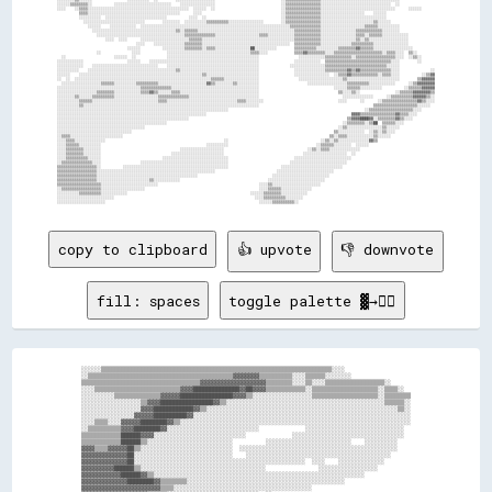
copy to clipboard
👍 upvote
👎 downvote
fill: spaces
toggle palette ▓→✊🏽
░░░░░░▒▒▒▒▒▒▒▒▒▒▒▒▒▒▒▒▒▒▒▒▒▒▒▒▒▒▒▒▒▒▒▒▒▒▒▒▒▒▒▒▒▒▒▒▒▒▒▒▒▒▒▒▒▒▒▒▒▒▒▒▒▒▒▒▒▒▒▒▒▒░░░░                    

░░▒▒▒▒▒▒▒▒▒▒▒▒▒▒▒▒▒▒▒▒▒▒▒▒▒▒▒▒▒▒▒▒▒▒▒▒▒▒▒▒▒▒▒▒▓▓▓▓▓▓▓▓▒▒▒▒▒▒▒▒▒▒░░░░▒▒▒▒▒▒░░░░░░░░                  

▒▒▒▒▒▒▒▒▒▒▒▒▒▒▒▒▒▒▒▒▒▒▒▒▒▒▒▒▒▒▒▒▒▒▒▒▓▓▓▓▓▓▓▓▓▓▓▓▓▓▓▓▓▓▓▓▒▒▒▒▒▒▒▒░░░░▒▒░░░░▒▒▒▒▒▒▒▒▒▒▒▒▒▒▒▒▒▒░░      

░░░░▒▒▒▒▒▒▒▒▒▒▒▒▒▒▒▒▒▒▒▒▒▒▒▒▒▒▓▓▓▓██████████████▓▓██▓▓▓▓▒▒▒▒▒▒▒▒▒▒▒▒░░▒▒▒▒▒▒▒▒▒▒▒▒▒▒▒▒▒▒▒▒░░▒▒▒▒░░  

░░░░░░░░░░▒▒▒▒▒▒▒▒▒▒▒▒▒▒▓▓▓▓▓▓████████████████▓▓▓▓▒▒░░░░░░░░░░░░░░░░░░▒▒▒▒▒▒▒▒▒▒▒▒▒▒▒▒▒▒▒▒░░▒▒▒▒▒▒▒▒

░░░░░░░░░░░░░░░░░░▒▒▓▓▓▓████████████████▓▓▒▒░░░░░░░░░░░░░░░░░░░░░░░░░░░░░░░░░░░░░░░░░░░░░░░░▒▒▒▒▒▒░░

░░░░░░░░░░░░░░░░░░▓▓▓▓████████████▓▓▒▒░░░░░░░░░░░░░░░░░░░░░░░░░░░░░░░░░░░░░░░░░░░░░░░░░░░░░░░░░░▒▒░░

░░░░░░░░░░░░░░░░▓▓▓▓▓▓██████████▓▓░░░░░░░░░░░░░░░░░░░░░░░░░░░░░░░░░░░░░░░░░░░░░░░░░░░░░░░░░░░░░░░░░░

░░░░▒▒▒▒░░░░▓▓▓▓▓▓████████▓▓▒▒░░░░░░░░░░░░░░░░░░░░░░░░░░░░░░░░░░░░░░░░░░░░░░░░░░░░░░░░░░░░░░░░░░░░░░

░░▒▒▒▒▒▒▒▒▒▒▓▓▓▓████████▓▓░░░░░░░░░░░░░░░░░░░░░░░░░░░░              ░░░░░░░░░░░░░░░░░░░░░░░░░░░░░░  

▒▒▒▒▒▒▒▒▒▒▒▒██████▓▓▓▓░░░░░░░░░░░░░░░░░░░░░░░░░░░░              ░░░░░░░░░░░░░░░░░░░░░░░░░░░░░░░░░░  

▒▒▒▒▒▒▒▒▒▒▒▒██████▒▒░░░░░░░░░░░░░░░░░░░░░░░░░░          ░░░░░░░░░░░░░░░░░░░░░░░░░░    ░░░░░░░░░░    

▓▓▓▓▒▒▒▒▓▓▓▓▓▓██▒▒░░░░░░░░░░░░░░░░░░░░░░░░░░░░  ░░░░░░░░░░░░░░░░░░░░░░░░░░░░░░░░░░░░░░░░░░░░░░░░    

▓▓▓▓▓▓▓▓▓▓▓▓▓▓██░░░░░░░░░░░░░░░░░░░░░░░░░░░░░░    ░░░░░░░░░░░░░░░░░░░░░░░░░░░░░░░░░░░░░░░░░░░░      

▓▓▓▓▓▓▓▓▓▓▓▓▓▓██░░░░░░░░░░░░░░░░░░░░░░░░░░░░░░░░░░░░░░░░░░░░░░░░░░░░  ░░░░    ░░░░░░░░░░░░░░        

▓▓▓▓▓▓▓▓▓▓██████▒▒░░░░░░░░░░░░░░░░░░░░░░░░░░░░░░░░░░░░░░                ░░░░░░░░░░░░░░░░░░          

▓▓▓▓▓▓▓▓▓▓▓▓██████▓▓▒▒░░░░░░░░░░░░░░░░░░░░░░░░░░░░░░░░░░░░░░░░░░░░░░░░░░░░░░░░░░░░░░░░              

▓▓▓▓▓▓▓▓▓▓▓▓▓▓████████▓▓▒▒▒▒▒▒▒▒░░░░░░░░░░░░░░░░░░░░░░░░░░░░░░░░░░░░░░░░░░░░░░░░                    

▓▓▓▓▓▓▓▓▓▓▓▓▓▓▓▓▓▓▓▓▓▓▓▓▒▒▒▒░░░░░░░░░░░░░░░░░░░░░░░░░░░░░░░░░░░░░░░░░░                              
