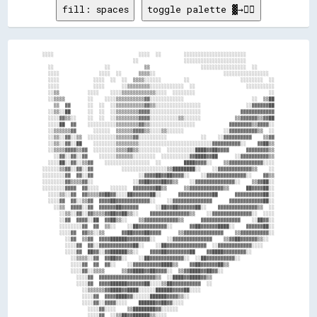
fill: spaces
toggle palette ▓→✊🏽
░░░░                              ░░░░  ░░        ░░░░░░░░░░░░░░░░░░░░░░          

                                ░░                ░░░░░░░░░░░░░░░░░░░░░░          

  ░░                  ░░            ▒▒                  ░░░░░░░░░░░░░░░░  ░░      

  ░░░░              ░░░░  ░░      ▒▒▒▒░░                        ░░░░░░░░░░░░░░░░  

  ░░░░            ░░░░  ░░  ░░  ▒▒▒▒░░░░░░        ░░                  ░░░░░░░░  ░░

  ░░░░            ░░░░      ░░▒▒▒▒▒▒▒▒░░░░░░░░░░░░  ░░                  ░░░░░░░░░░

  ░░▒▒          ░░░░    ░░░░▒▒▒▒▒▒▒▒▒▒▒▒░░░░  ░░░░░░░░                          ░░

  ░░▒▒▒▒        ░░    ░░░░▒▒▒▒▒▒▒▒▒▒▓▓░░░░░░░░░░░░                        ░░  ▒▒██

    ▒▒  ▓▓      ░░  ░░  ░░▒▒▒▒▒▒▒▒▒▒▓▓▒▒░░░░░░░░░░░░░░░░                ░░▓▓▓▓▓▓██

  ░░▒▒░░██      ░░  ░░  ░░▒▒▒▒▒▒▒▒▓▓▓▓░░░░░░░░░░░░░░░░░░              ▓▓▓▓▓▓▓▓▓▓▓▓

  ░░░░▓▓▒▒░░    ░░  ░░  ░░▒▒▒▒▒▒▒▒▓▓▓▓░░░░░░░░░░▒▒░░░░░░            ▒▒▓▓▓▓▓▓▒▒▓▓██

  ░░░░██  ▓▓    ░░░░░░░░░░▒▒▒▒▒▒▒▒▓▓▒▒░░░░░░░░░░░░░░░░            ▓▓▓▓▓▓▓▓▒▒▓▓▓▓░░

  ░░▒▒▒▒▒▒▓▓      ░░░░░░  ▒▒▒▒▒▒▓▓▓▓▒▒░░░░▒▒░░░░░░              ░░▓▓▓▓▓▓▓▓▓▓▒▒  ░░

  ░░▒▒░░▓▓░░▒▒  ░░░░░░░░░░▒▒▒▒▒▒▓▓░░░░░░░░░░            ░░    ░░▓▓▓▓▓▓▓▓▓▓    ▒▒▓▓

  ░░▒▒░░▓▓░░██    ░░░░░░░░▒▒▒▒▒▒▒▒░░░░░░░░░░░░░░░░░░░░░░░░░░▓▓▓▓▓▓▓▓▓▓░░    ▓▓██▒▒

  ░░▒▒▒▒▓▓▓▓▒▒▓▓  ░░░░░░░░▒▒▒▒▓▓▒▒░░░░░░░░  ░░░░░░░░░░████▓▓██▓▓▓▓      ▓▓▓▓▓▓▓▓▒▒

    ░░▓▓░░▓▓░░▓▓    ░░░░░░▒▒▒▒▒▒░░░░░░░░  ░░░░░░░░░░▓▓████▓▓██      ░░▓▓▓▓▓▓▓▓▓▓▒▒

  ░░░░██░░▓▓░░▒▒▓▓    ░░░░░░░░░░░░░░░░  ░░        ████▓▓▓▓░░    ▒▒▓▓▓▓▓▓▓▓▓▓▓▓░░░░

░░░░░░▒▒▓▓░░▓▓░░▓▓          ░░░░░░░░░░░░░░░░▒▒████████░░    ░░▓▓▓▓▓▓▓▓▓▓▓▓▒▒    ░░

░░░░░░░░▓▓  ▓▓░░▓▓                ░░▓▓▓▓██▓▓██▓▓▓▓░░    ░░▓▓▓▓▓▓▓▓▓▓▓▓▓▓░░    ▓▓▒▒

░░░░░░░░▓▓▒▒▒▒▓▓░░              ░░▓▓██▓▓▓▓██▓▓▒▒    ░░▓▓▓▓▓▓▓▓▓▓▓▓▓▓░░    ▒▒▓▓██░░

░░░░░░░░▓▓▓▓  ▓▓░░░░    ░░░░░░  ▓▓▓▓▓▓▓▓██▒▒      ▒▒▓▓▓▓▓▓▓▓▓▓▓▓▒▒      ██▓▓▓▓██░░

  ░░░░▒▒░░▓▓  ▓▓▒▒▒▒▓▓██▓▓░░░░██▓▓▓▓▓▓██░░      ▓▓▓▓▓▓▓▓▓▓▓▓██      ▓▓▓▓▓▓▓▓▓▓██░░

  ░░░░▓▓  ▓▓░░▒▒▓▓  ▓▓▓▓██▓▓▓▓▓▓▓▓▓▓▓▓░░    ░░▓▓▓▓▓▓▓▓▓▓▓▓▓▓      ▓▓▓▓▓▓▓▓▓▓▓▓██░░

    ░░▒▒  ▓▓▓▓░░▓▓  ▓▓▓▓▓▓██▓▓▓▓▓▓      ░░██▓▓██▓▓▓▓▓▓██░░    ▓▓▓▓▓▓▓▓▓▓▓▓▓▓▒▒  ░░

      ░░▒▒░░▓▓░░▓▓▒▒▒▒▓▓██▓▓██▒▒░░    ▓▓▓▓▓▓▓▓▓▓▓▓▓▓▒▒    ░░▓▓▓▓▓▓▓▓▓▓▓▓▓▓░░  ░░░░

      ░░▓▓  ▓▓▓▓░░██  ▓▓██▒▒░░    ▒▒▓▓▓▓▓▓▓▓▓▓▓▓▒▒      ▓▓▓▓▓▓▓▓▓▓▓▓▓▓    ░░██▓▓░░

      ░░░░░░░░▓▓  ▓▓  ▒▒░░    ░░██▓▓▓▓▓▓▓▓▓▓░░      ▓▓██▓▓▓▓▓▓████░░    ▓▓▓▓▓▓██░░

      ░░░░▓▓  ▓▓▒▒░░▒▒      ▓▓██▓▓▓▓██▓▓▓▓      ▒▒▓▓▓▓▓▓▓▓▓▓▓▓▓▓    ▒▒▓▓▓▓▓▓▓▓▓▓░░

        ░░▓▓  ▒▒▓▓  ▓▓▓▓██████▓▓▓▓▓▓▓▓░░    ░░▓▓▓▓▓▓▓▓▓▓▓▓▓▓    ▒▒▓▓██▓▓▓▓▓▓▒▒░░  

        ░░░░▓▓  ▓▓░░▓▓▓▓▓▓▓▓▓▓▓▓██░░    ░░██▓▓▓▓▓▓▓▓▓▓▓▓▓▓  ░░▓▓▓▓▓▓▓▓▓▓▓▓░░░░    

        ░░░░▓▓  ██▓▓░░▓▓██████▒▒░░    ▓▓▓▓██▓▓▓▓▓▓▓▓██    ▓▓████▓▓▓▓▓▓▓▓░░        

          ░░▒▒▒▒░░▓▓  ▓▓██▓▓░░    ░░██▓▓▓▓▓▓▓▓▓▓▓▓░░  ░░██▓▓▓▓▓▓▓▓▓▓░░            

          ░░░░▓▓  ▓▓  ▓▓░░    ░░▓▓▓▓▓▓▓▓▓▓████▒▒    ▓▓██▓▓▓▓▓▓██▒▒                

          ░░░░▓▓░░▒▒▒▒      ▒▒▓▓████▓▓██▓▓▓▓░░  ▒▒▓▓████▓▓██▓▓░░                  

            ░░░░▓▓  ▓▓▓▓▓▓▓▓▓▓▓▓▓▓▓▓▓▓▓▓▒▒  ░░████▓▓████▓▓▒▒                      

            ░░░░▓▓  ▓▓▓▓██████▓▓▓▓▓▓██░░░░▒▒██▓▓▓▓▓▓▓▓▓▓  ░░                      

              ░░▒▒▒▒▒▒▓▓████▓▓████░░░░░░██████▓▓▓▓██░░░░                          

              ░░░░▓▓  ▓▓▓▓████▓▓░░░░░░██████▓▓▓▓▒▒░░                              

              ░░░░▓▓░░▓▓▓▓░░░░    ██████▓▓██▓▓░░░░                                

                ░░░░▓▓░░░░    ▒▒████████▓▓░░░░░░                                  

                ░░░░▓▓  ░░▒▒██▓▓██████▒▒░░░░                                      
