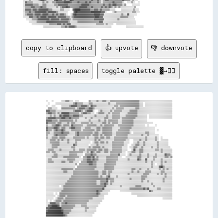
░░▓▓▒▒▒▒▒▒░░░░░░░░░░▒▒░░▒▒░░░░▒▒▒▒▓▓▓▓▓▓▓▓██████▓▓▒▒▒▒▒▒▓▓▒▒▒▒▒▒▓▓▒▒▓▓▒▒▒▒▒▒▓▓▒▒░░▒▒▒▒▒▒▒▒▒▒▓▓▒▒▒▒▒▒▒▒░░  ░░░░▒▒░░  ░░  

░░▓▓▓▓▓▓▓▓▒▒▒▒▒▒░░░░▒▒▒▒░░░░░░░░▒▒▒▒▓▓▓▓▓▓▓▓▓▓▒▒▒▒▒▒▒▒▒▒▒▒▒▒▓▓▓▓▓▓▓▓▒▒▒▒▒▒▒▒▒▒▒▒▒▒▓▓▒▒▒▒▓▓▒▒▓▓▓▓▒▒▒▒▒▒░░▒▒    ░░░░░░░░  

░░▒▒▒▒▒▒▓▓▓▓▒▒▒▒▒▒▓▓▒▒▒▒░░░░░░░░░░▒▒░░▒▒▓▓▓▓██▓▓▒▒▒▒▒▒▒▒▒▒▓▓▓▓▓▓▓▓▒▒▒▒▓▓▒▒▒▒▒▒▒▒▓▓▒▒▓▓▒▒▓▓▒▒░░▒▒░░▒▒░░░░░░░░░░░░░░▒▒    

░░▓▓▓▓▓▓▒▒▓▓▓▓▒▒▓▓▓▓▓▓▓▓▓▓▒▒▒▒░░░░░░░░▒▒▒▒░░░░░░  ▓▓██████▓▓▓▓▓▓▓▓▓▓▒▒▒▒▓▓▓▓▒▒▓▓▒▒▒▒▒▒▒▒░░░░░░    ░░░░░░░░░░░░▒▒░░░░    

░░▒▒▒▒▓▓▒▒▒▒▓▓▓▓▓▓▓▓▓▓▓▓▒▒▓▓▓▓▓▓▓▓▒▒░░░░░░░░░░    ▓▓██▓▓▓▓▓▓▓▓▓▓▓▓▓▓██████████▓▓▓▓░░    ░░▒▒░░░░░░░░░░░░░░░░▒▒▒▒░░░░    

░░▒▒▓▓▓▓▓▓▒▒▓▓▓▓▓▓▒▒▓▓▓▓▓▓▒▒▒▒▓▓▒▒▓▓▒▒▓▓▓▓▒▒░░  ░░▓▓██▓▓▓▓▓▓▓▓▓▓▓▓▓▓▓▓▓▓██████▓▓▓▓░░░░░░░░░░░░░░░░░░▒▒░░░░▓▓░░░░░░░░    

░░░░░░▓▓▓▓▒▒▒▒▓▓▒▒▓▓▓▓▓▓▒▒▓▓▓▓▓▓▓▓▒▒▓▓▓▓▓▓▓▓▒▒▒▒░░▒▒▓▓▓▓▓▓▓▓▓▓▓▓▓▓▓▓▓▓▓▓▓▓████▓▓▓▓░░░░░░░░░░░░░░░░░░▒▒▒▒▒▒▒▒░░░░░░      

  ░░░░░░▒▒▒▒▒▒▓▓▓▓▓▓▓▓▓▓▓▓▒▒▓▓▓▓▓▓▓▓▒▒▓▓▓▓▓▓▓▓▒▒░░▒▒▒▒▒▒▒▒▒▒▒▒▒▒▒▒▒▒▒▒▒▒▓▓▓▓▓▓▓▓▓▓░░░░░░░░░░░░░░▒▒░░░░░░░░░░░░░░░░      

    ░░░░░░░░▒▒▒▒▒▒▒▒▒▒▓▓▓▓▓▓▓▓▓▓▓▓▓▓▓▓▓▓▓▓▓▓▒▒░░░░░░░░▒▒▒▒▒▒▒▒▒▒▒▒▒▒▒▒▒▒▒▒▒▒▓▓▓▓░░░░░░░░░░░░░░░░░░░░░░░░░░░░░░░░░░      

      ░░░░░░░░░░░░░░░░░░▒▒▒▒▒▒▒▒▓▓▓▓▒▒▓▓▒▒▓▓▓▓░░░░░░░░░░░░░░░░░░░░░░░░░░▒▒▒▒▒▒▒▒░░▒▒░░░░░░  ░░░░░░░░░░░░░░░░░░░░        

copy to clipboard
👍 upvote
👎 downvote
fill: spaces
toggle palette ▓→✊🏽
░░    ░░        ░░░░▒▒▒▒░░░░  ░░░░          ▒▒░░░░░░▒▒░░░░▒▒▒▒░░░░▒▒▒▒▒▒▒▒▒▒▒▒▒▒▒▒▒▒▒▒▒▒▒▒▒▒▒▒▒▒░░░░░░░░░░░░░░░░░░░░░░░░░░░░░░░░░░

  ░░      ░░░░░░░░░░░░░░░░░░▒▒▓▓▒▒▒▒▒▒░░░░░░▒▒▒▒░░░░░░░░░░░░░░░░▒▒░░░░░░▒▒▒▒▒▒▒▒▒▒▒▒▒▒▒▒▒▒▒▒▒▒▒▒░░░░  ░░░░░░░░░░░░░░░░░░░░░░░░░░░░

░░    ░░░░      ░░░░░░░░▒▒▓▓▓▓▓▓▒▒▒▒▓▓▓▓▓▓▒▒░░▓▓▒▒▒▒░░░░░░░░░░░░░░░░░░▒▒▒▒░░▒▒▒▒▒▒▒▒▒▒▒▒▒▒▒▒▒▒▒▒░░░░  ░░░░░░░░░░░░░░░░░░░░░░░░░░░░

  ▒▒▒▒░░░░░░    ▒▒▒▒▒▒▒▒▒▒▒▒▒▒░░▒▒▓▓▓▓▓▓▒▒▒▒▓▓▓▓▒▒░░░░░░░░░░░░░░░░░░▒▒░░▒▒▒▒▒▒▒▒░░░░░░░░░░░░▒▒▒▒░░░░░░░░░░░░░░░░░░░░░░░░░░░░░░░░░░

▓▓▓▓▒▒▒▒▒▒░░░░░░░░░░░░░░░░░░▒▒▓▓▓▓▓▓▒▒░░▒▒▓▓▓▓▓▓░░    ░░▒▒░░░░░░░░▒▒░░▒▒▒▒▒▒▒▒░░░░░░░░▒▒▒▒▒▒▒▒░░░░░░░░░░░░░░░░░░░░░░░░░░░░░░░░░░░░

▒▒▓▓▓▓▒▒▒▒░░▒▒░░▓▓▓▓▓▓▓▓▒▒▒▒▒▒▒▒▒▒░░▒▒▓▓▓▓▒▒▒▒░░░░  ░░▒▒▒▒▒▒░░░░▒▒░░▒▒▒▒▒▒▒▒░░░░░░░░▒▒▒▒▒▒▒▒▒▒░░░░░░░░░░░░░░░░░░░░░░░░░░░░░░░░░░░░

░░░░▒▒░░▒▒░░░░▓▓▒▒▓▓▓▓▓▓▒▒▒▒▓▓▓▓▓▓▒▒▒▒░░░░░░░░░░░░▒▒░░░░░░░░░░▒▒░░░░▒▒▒▒▒▒▒▒░░░░░░▒▒▒▒▒▒▒▒▒▒▒▒░░░░░░░░░░  ░░░░░░░░░░░░░░░░░░░░░░░░

▒▒▓▓▓▓▓▓▓▓▒▒▒▒▒▒▓▓▓▓▒▒▒▒▓▓▒▒▒▒▒▒▒▒░░░░░░▒▒░░░░▒▒░░░░░░░░░░░░▒▒▒▒░░░░▒▒▒▒▒▒▒▒░░▒▒▒▒▒▒▒▒▒▒▒▒▒▒░░░░░░░░░░░░  ░░░░░░░░░░░░░░░░░░░░░░░░

▓▓▓▓▓▓▒▒▒▒▒▒░░▒▒▒▒▒▒▒▒▒▒▒▒▒▒░░▒▒░░░░░░░░░░░░▒▒░░░░░░░░▒▒░░░░▒▒░░▒▒▒▒▒▒▒▒▒▒░░░░▒▒▒▒▒▒▒▒▒▒▒▒░░░░░░░░░░░░░░                          

▓▓▒▒▒▒▒▒▒▒░░▒▒▒▒░░░░░░▒▒░░▒▒▒▒░░░░░░▒▒▒▒▒▒▒▒░░▒▒░░░░░░░░░░▒▒▒▒░░▒▒░░▒▒▒▒▒▒░░░░▒▒▒▒▒▒▒▒▒▒▒▒░░░░░░░░░░░░░░░░░░░░                    

▒▒░░░░▒▒▒▒▓▓▓▓▒▒░░▒▒▒▒▒▒░░▓▓▒▒▒▒▒▒▒▒▒▒░░░░▒▒▒▒▒▒▒▒▒▒░░░░▒▒░░▒▒▒▒▒▒▒▒▒▒░░░░▒▒▒▒▒▒▒▒▒▒▒▒▒▒▒▒░░░░░░░░░░░░  ░░      ░░                

▓▓▒▒▒▒▒▒▓▓▓▓▒▒░░▒▒▒▒░░░░▒▒▓▓▓▓▒▒▒▒▒▒░░░░▒▒▒▒▒▒░░░░░░▒▒▒▒░░▒▒▒▒▒▒▒▒▒▒░░░░░░░░▒▒▒▒▒▒▒▒▒▒▒▒░░░░░░░░░░░░░░░░░░░░░░░░                  

▓▓▒▒▒▒░░▒▒▓▓▒▒▒▒▓▓▒▒░░░░░░▒▒▒▒▒▒▒▒▒▒░░▒▒▒▒▒▒▒▒▒▒▒▒░░▒▒▒▒░░▒▒▒▒▒▒▒▒▒▒░░░░░░▒▒▒▒▒▒▒▒▒▒▒▒░░░░░░░░░░░░░░░░░░░░░░░░░░  ░░              

▒▒▒▒░░░░▒▒▒▒▒▒▒▒▓▓▒▒▒▒▒▒░░░░░░▒▒▓▓▒▒▒▒▒▒▒▒▒▒▒▒▒▒░░▒▒▒▒░░░░▒▒▒▒▒▒▒▒▒▒░░░░▒▒▒▒▒▒▒▒▒▒▒▒▒▒░░  ░░░░░░░░░░░░▒▒▒▒░░░░░░                  

▒▒░░░░░░▒▒▓▓▒▒▒▒▒▒▒▒▒▒░░░░░░░░▒▒▓▓▒▒▒▒▒▒▒▒▒▒▒▒░░▒▒▒▒▒▒░░▒▒░░▒▒▒▒▒▒▒▒░░░░▒▒▒▒▒▒▒▒▒▒▒▒░░░░░░░░░░░░░░▒▒░░░░▒▒░░░░░░░░░░              

▒▒░░░░▒▒▒▒▒▒░░▒▒▒▒▒▒░░░░░░░░▒▒▒▒▒▒▒▒▒▒▒▒░░▒▒░░░░░░▒▒▒▒░░▒▒▒▒░░▒▒▒▒░░░░▒▒▒▒▒▒▒▒▒▒▒▒▒▒░░░░░░░░░░░░░░░░░░▒▒░░░░░░░░▒▒░░  ░░          

░░░░▒▒▒▒▒▒░░▒▒░░▒▒░░░░▒▒░░░░░░▒▒▒▒▒▒░░░░░░░░░░░░░░▒▒░░▒▒░░░░░░░░░░░░░░▒▒▒▒▒▒▒▒▒▒▒▒░░░░    ░░░░░░▒▒░░░░▒▒░░░░░░░░▒▒░░  ░░░░░░░░    

░░░░▒▒▒▒▒▒▒▒▒▒░░░░░░░░▒▒░░░░░░▒▒░░░░░░░░░░░░░░  ░░▒▒▒▒░░▒▒▒▒░░▒▒░░░░▒▒▒▒▒▒▒▒▒▒▒▒░░░░░░    ░░░░▒▒░░░░▒▒░░░░░░░░░░░░▒▒░░░░░░░░░░    

░░░░░░▒▒▒▒▒▒▒▒░░░░░░░░░░░░░░▓▓▒▒░░░░░░░░░░░░  ░░░░░░▒▒░░░░░░░░░░░░░░▒▒▒▒▒▒▒▒▒▒▒▒░░░░    ░░░░▒▒▒▒░░░░▒▒░░░░░░░░░░░░▒▒░░░░░░░░░░    

░░░░░░▒▒▒▒▒▒░░░░░░░░░░░░░░▒▒▒▒░░░░░░░░░░░░░░▒▒░░▒▒▒▒▒▒▒▒░░▒▒░░░░░░░░▒▒▒▒▒▒▒▒▒▒░░░░░░  ░░░░▒▒▒▒░░░░▒▒░░░░░░░░▒▒░░░░▒▒░░░░░░░░░░░░  

░░▒▒▒▒▒▒░░░░░░▒▒░░░░░░░░░░░░▒▒░░░░▒▒▒▒▒▒░░▒▒▒▒▒▒▒▒▒▒░░▒▒▒▒░░▒▒▒▒░░░░▒▒▒▒▒▒▒▒▒▒░░░░░░    ░░▓▓░░░░▒▒▒▒░░░░░░░░░░░░▒▒▒▒░░▒▒░░░░░░░░░░

▒▒▒▒░░▒▒▒▒░░░░░░░░░░░░░░▒▒▒▒▒▒▒▒▒▒▒▒▒▒░░░░▒▒░░▓▓▒▒░░▒▒▒▒░░░░▒▒▒▒░░▒▒▒▒▒▒▒▒▒▒▒▒░░░░  ░░░░▒▒▒▒░░░░▒▒▒▒░░░░░░░░░░░░░░░░░░▒▒░░░░░░░░░░

░░░░░░░░▒▒▒▒░░░░░░░░░░░░▒▒▒▒▒▒▒▒░░░░░░  ▒▒▒▒▒▒▓▓▒▒▒▒░░░░░░░░░░░░░░▒▒▒▒▒▒▒▒▓▓░░░░░░  ░░▒▒░░░░░░░░▒▒░░░░░░▒▒░░░░░░▒▒░░░░░░░░▓▓▒▒▒▒░░

░░░░░░▒▒▒▒▒▒░░░░░░▒▒▒▒▒▒▒▒▒▒▒▒▒▒▒▒░░  ▒▒▒▒▓▓▓▓▒▒▓▓░░▒▒░░░░░░░░▒▒▒▒▒▒▒▒▒▒▒▒░░░░    ░░░░░░░░░░░░▒▒▒▒░░░░░░▒▒░░░░▒▒▒▒░░░░░░░░▒▒▒▒░░▒▒

░░▒▒▒▒░░░░░░░░░░░░░░░░▒▒▒▒▒▒▒▒░░░░░░░░▒▒▒▒▓▓▓▓▒▒▓▓▒▒▒▒░░░░░░░░▒▒▒▒▒▒▒▒▒▒▒▒░░░░░░░░░░▒▒░░░░░░░░▓▓▒▒░░░░▓▓░░░░░░▒▒░░░░░░▒▒░░░░░░░░░░

░░▒▒▒▒▒▒░░░░░░░░▒▒▒▒░░░░▒▒▒▒░░░░░░  ▒▒▒▒▒▒▓▓▓▓▓▓▒▒▒▒░░░░░░░░░░▒▒▒▒▒▒▒▒▒▒░░░░░░░░░░░░░░░░░░░░░░░░░░░░░░▒▒░░░░▒▒░░░░░░░░▒▒░░▒▒░░░░░░

░░░░░░░░░░░░░░░░░░░░░░░░░░░░░░▒▒  ▒▒▒▒▒▒▒▒▒▒▓▓▓▓▒▒▒▒░░░░░░░░▒▒▒▒▒▒▒▒▒▒▒▒░░░░░░░░░░░░░░░░░░░░░░░░░░░░░░░░░░░░▒▒░░  ░░░░▒▒░░░░░░░░░░

░░░░░░░░░░░░░░░░░░░░░░░░░░░░░░  ▒▒▒▒▒▒▒▒▒▒▒▒▒▒▒▒▒▒▒▒░░░░░░░░▒▒▒▒▒▒▒▒▒▒░░░░░░░░░░░░░░░░░░░░░░░░░░░░░░░░░░░░░░▒▒░░░░░░▓▓██▒▒░░░░░░░░

░░░░░░░░░░░░░░░░▒▒▒▒▒▒▒▒▒▒▒▒░░▒▒▒▒▒▒▒▒▒▒▒▒▒▒▒▒▒▒▒▒░░░░░░░░░░▒▒▒▒▒▒▒▒▒▒░░░░░░░░░░░░░░░░░░▒▒▒▒░░░░▒▒░░░░░░▒▒░░░░░░░░░░▒▒░░▒▒░░▒▒░░░░

░░░░░░░░░░░░░░░░░░▒▒▒▒░░░░░░▒▒▒▒▒▒▒▒▒▒▒▒▒▒▒▒▒▒▒▒▒▒▒▒▒▒░░░░▒▒▒▒░░▒▒▒▒░░░░░░░░░░░░░░░░░░░░▒▒░░░░▒▒░░░░░░▒▒▒▒▒▒░░░░░░░░░░▒▒▒▒░░░░░░░░

░░░░░░░░░░░░░░░░░░░░░░░░░░░░▒▒▒▒▒▒▒▒▒▒▒▒▒▒▒▒▒▒▒▒▒▒▒▒▒▒░░░░▒▒▒▒░░▒▒░░░░░░░░░░░░░░░░░░▒▒░░░░░░░░░░░░░░▒▒▒▒▒▒░░░░░░░░▒▒░░▒▒░░▒▒░░░░░░

░░░░░░░░░░░░░░░░░░░░░░░░░░▒▒▒▒▒▒▒▒▒▒▒▒▒▒▒▒▒▒▒▒▒▒▒▒▒▒▒▒░░▒▒░░░░▒▒▓▓░░░░░░▒▒░░░░░░░░░░░░░░░░░░░░░░░░▒▒▒▒▒▒░░░░░░░░░░░░░░░░░░▒▒░░░░░░

░░░░░░░░░░░░░░░░░░░░░░░░▒▒▒▒▒▒▒▒▒▒▒▒▒▒▒▒▒▒▒▒▒▒▒▒▒▒▒▒▒▒▒▒▒▒▒▒▒▒▓▓▒▒▒▒▒▒░░░░░░░░░░░░░░░░▒▒░░░░░░░░░░▒▒▒▒░░░░░░░░░░░░░░░░░░▒▒░░░░░░░░

░░░░░░░░░░░░░░░░░░░░░░▒▒▒▒▒▒▒▒▒▒▒▒▒▒▒▒▒▒▒▒▒▒▒▒▒▒▒▒▒▒░░░░▒▒▒▒▒▒▓▓░░▒▒▒▒░░░░░░░░░░░░░░░░░░░░░░░░░░░░▒▒░░░░▒▒░░░░░░░░░░░░░░▒▒░░░░░░░░

░░░░░░░░░░░░░░░░░░░░▒▒▒▒▒▒▒▒▒▒▒▒▒▒▒▒▒▒▒▒▒▒▒▒▒▒▒▒▒▒▒▒░░░░▒▒▒▒▓▓▒▒░░▒▒░░░░░░░░░░░░░░░░░░░░░░░░░░░░░░░░░░░░░░░░▒▒░░░░░░░░░░░░░░░░░░░░

░░░░░░░░░░░░░░  ░░▒▒▒▒▒▒▒▒▒▒▒▒▒▒▒▒▒▒▒▒▒▒▒▒▒▒▒▒▒▒▒▒▒▒▒▒▒▒▒▒▒▒▓▓░░░░░░░░░░░░░░▒▒░░░░░░░░░░░░░░▒▒▒▒▒▒░░░░░░░░░░░░▒▒░░░░░░░░░░░░░░░░░░

░░░░░░░░░░░░░░░░░░▒▒▒▒▒▒▒▒▒▒▒▒▒▒▒▒▒▒▒▒▒▒▒▒▒▒▒▒▒▒▒▒▒▒▒▒▒▒▒▒▓▓░░░░░░░░░░░░░░░░░░░░░░░░░░▒▒▒▒▒▒▒▒▒▒▒▒▒▒▓▓▒▒▓▓░░░░░░░░▒▒▒▒░░░░░░░░░░░░

░░░░░░░░░░░░░░░░▒▒▒▒▒▒▒▒▒▒▒▒▒▒▒▒▒▒▒▒▒▒▒▒▒▒▒▒▒▒▒▒▒▒▒▒▓▓▒▒▒▒░░░░░░░░          ░░░░░░░░░░░░░░░░░░░░░░░░░░░░░░▓▓▒▒░░░░░░░░░░░░░░░░░░░░

░░░░░░░░  ░░  ▒▒▒▒▒▒▒▒▒▒▒▒▒▒▒▒▒▒▒▒▒▒▒▒▒▒▒▒▒▒▒▒▒▒▒▒▒▒▓▓▒▒░░░░░░░░                        ░░░░░░░░░░░░░░░░░░░░░░░░░░░░░░░░░░░░░░░░░░

░░░░░░░░░░  ░░▒▒▒▒▒▒░░▒▒▒▒▒▒▒▒▒▒▒▒▒▒▒▒▒▒▒▒▒▒▒▒▒▒▒▒▒▒▒▒░░░░░░                                  ░░░░░░░░░░░░░░░░░░░░░░░░░░░░░░░░░░░░

░░░░░░░░  ░░▒▒▒▒▒▒░░▒▒▒▒▒▒▒▒▒▒▒▒▒▒▒▒▒▒▒▒▒▒▒▒▒▒▒▒░░░░░░░░░░░░                                                            ░░░░░░░░░░

░░  ░░  ░░▒▒▒▒▒▒░░▒▒▒▒▒▒▒▒▒▒▒▒▒▒▒▒▒▒▒▒▒▒▒▒▒▒░░░░░░░░░░░░░░                                                                        

░░░░▓▓▓▓▓▓▒▒▒▒░░▒▒▒▒▓▓▒▒▒▒▒▒▒▒▒▒▒▒▒▒▒▒▒▒▒▒░░░░░░░░░░░░░░                                                                          

░░▓▓▓▓██████▓▓░░▒▒▒▒▒▒▒▒▒▒▒▒▒▒░░░░░░▒▒▒▒▒▒░░░░░░░░░░░░                                                                            

▓▓▓▓████████████▒▒▒▒▒▒▒▒▒▒▒▒░░░░░░░░░░░░▒▒▒▒░░░░░░░░                                                                              

▓▓██████████████▓▓▒▒▒▒▒▒▒▒░░░░░░░░░░░░░░▒▒░░░░░░░░░░                                                                              

██████████████████▒▒▒▒▒▒░░░░░░░░░░░░░░░░░░░░░░░░░░                                                                                
