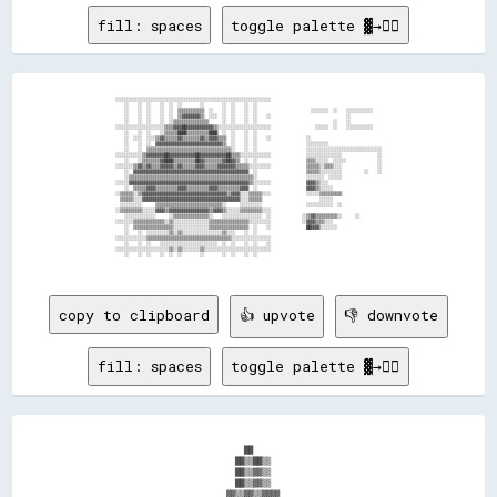
fill: spaces
toggle palette ▓→✊🏽
  ░░░░░░░░░░░░░░░░░░░░░░░░░░░░░░░░░░░░░░░░░░░░░░░░░░░░░░░░░░░░░░░░░░░░░░                                                    

      ░░    ░░  ░░    ░░  ░░  ░░        ░░        ░░  ░░    ░░  ░░                                                          

      ░░    ░░  ░░    ░░  ░░  ▒▒▒▒▒▒▒▒▒▒▒▒  ░░    ░░  ░░    ░░  ░░                        ░░░░░░░░  ░░    ░░░░░░░░░░░░      

      ░░    ░░  ░░    ░░  ░░  ▒▒▓▓▓▓▓▓▓▓▒▒  ░░░░  ░░  ░░    ░░  ░░    ░░                                  ░░                

      ░░    ░░  ░░    ░░  ░░▒▒▒▒▒▒▒▒▒▒▒▒▒▒▒▒      ░░  ░░    ░░  ░░                                  ░░    ░░                

  ░░░░░░░░░░░░░░░░░░░░░░▒▒▒▒▓▓▓▓██▓▓▓▓▓▓▓▓▓▓▓▓▒▒░░░░░░░░░░░░░░░░░░░░░░░░                    ░░░░░░  ░░    ░░░░░░░░░░░░      

      ░░    ░░  ░░    ░░▒▒▒▒▒▒████▒▒▒▒▒▒▒▒▒▒████  ░░  ░░    ░░  ░░                                                          

      ░░  ░░░░  ░░░░▒▒▓▓▒▒▒▒▒▒▓▓▒▒▒▒▒▒▒▒▓▓▒▒▓▓▓▓▒▒▒▒  ░░    ░░  ░░    ░░                ░░                                  

      ░░    ░░  ░░  ▓▓▓▓▓▓▓▓▓▓▓▓▓▓▓▓▓▓▓▓▓▓▓▓▓▓▓▓▓▓▒▒  ░░    ░░  ░░                      ░░░░░░░░░░                          

      ░░    ░░  ▒▒▒▒▒▒▒▒▒▒▒▒▒▒▒▒▒▒▒▒▒▒▒▒▒▒▒▒▒▒▒▒▒▒▒▒▒▒░░    ░░  ░░                      ░░░░░░░░░░░░░░░░░░░░░░░░░░░░░░░░░░  

  ░░░░░░░░░░░░▒▒▓▓▓▓▓▓▓▓██▓▓▓▓▓▓▓▓▓▓▓▓██▓▓▓▓▓▓▓▓▓▓▓▓██▒▒▒▒░░░░░░░░░░░░░░                ░░░░░░░░░░░░░░░░                ░░  

      ░░    ░░▒▒▒▒▒▒▒▒▓▓████▒▒▒▒▒▒▒▒▒▒██▓▓▒▒▒▒▒▒▒▒▓▓██▓▓▒▒  ░░  ░░                      ▒▒▒▒░░░░░░  ░░░░░░              ░░  

  ░░░░░░░░▒▒▓▓▒▒▓▓▒▒▒▒▓▓▓▓▓▓▒▒▓▓▒▒▒▒▒▒▓▓▓▓▒▒▒▒▒▒▓▓▓▓▓▓▓▓▒▒▒▒▒▒░░░░░░░░░░                ▒▒▒▒▒▒░░▒▒▒▒░░░░                ░░  

      ░░  ▓▓▓▓▓▓▓▓▓▓▓▓▓▓▓▓▓▓▓▓▓▓▓▓▓▓▓▓▓▓▓▓▓▓▓▓▓▓▓▓▓▓▓▓▓▓▓▓▓▓▓▓  ░░                      ▒▒▒▒▒▒░░░░░░░░░░          ░░    ░░  

      ░░▒▒▒▒▒▒▒▒▒▒▒▒▒▒▒▒▒▒▒▒▒▒▒▒▒▒▒▒▒▒▒▒▒▒▒▒▒▒▒▒▒▒▒▒▒▒▒▒▒▒▒▒▒▒▒▒░░                      ░░░░░░░░  ░░░░░░                    

  ░░░░░░▓▓▓▓▓▓▓▓▓▓▓▓▓▓▓▓▓▓▓▓▓▓▓▓▓▓▓▓▓▓▓▓▓▓▓▓▓▓▓▓▓▓▓▓▓▓▓▓▓▓▓▓▓▓▒▒░░░░░░░░                ▓▓▓▓▒▒░░░░                          

      ░░  ▒▒▒▒▒▒▓▓▓▓▒▒▒▒▒▒▒▒▒▒▓▓▓▓▒▒▒▒▒▒▒▒▒▒▓▓▓▓▒▒▒▒▒▒▒▒▒▒▓▓▓▓  ░░                      ▓▓▓▓▒▒░░░░░░                        

  ░░▒▒▒▒▒▒░░▒▒▓▓▓▓▓▓▓▓▓▓▓▓▓▓▓▓▓▓▓▓▓▓▓▓▓▓▓▓▓▓▓▓▓▓▓▓▓▓▒▒▓▓▓▓░░░░▒▒▒▒▒▒░░░░                ░░░░░░▒▒▒▒▒▒▒▒▒▒                    

    ▒▒▒▒▒▒░░░░▓▓▓▓▓▓▓▓▓▓▓▓▓▓▓▓▓▓▓▓▓▓▓▓▓▓▓▓▓▓▓▓▓▓▓▓▓▓▓▓▓▓▓▓░░░░▒▒▒▒▒▒                          ░░░░░░                        

    ░░░░░░░░░░      ▒▒▒▒▒▒▒▒▒▒▒▒▒▒▒▒▒▒▒▒▒▒▒▒▒▒▒▒▒▒░░      ░░░░░░░░░░                    ░░░░░░░░░░░░  ░░                    

  ░░▒▒▒▒▒▒▒▒▒▒░░░░░░▓▓▓▓▒▒▓▓▓▓▓▓▓▓▓▓▓▓▓▓▓▓▓▓▒▒▓▓▓▓▒▒░░░░░░▒▒▒▒▒▒▒▒▒▒░░░░                                                    

      ░░░░░░░░░░░░░░      ░░▒▒▒▒▒▒▒▒▒▒▒▒▒▒▒▒░░    ░░░░░░░░░░░░░░░░░░  ░░              ░░▒▒▓▓▒▒▒▒▒▒▒▒▒▒░░      ░░            

  ░░░░░░░░▒▒▒▒▒▒▒▒▒▒▒▒▒▒░░▒▒░░░░░░░░░░░░░░░░▒▒▒▒▒▒▒▒▒▒▒▒▒▒▒▒▒▒░░░░░░░░░░              ░░▓▓▓▓▒▒▒▒░░░░                        

      ░░  ▒▒▒▒▒▒▒▒▒▒▒▒▒▒▒▒▒▒░░░░░░░░░░░░░░░░▒▒▒▒▒▒▒▒▒▒▒▒▒▒▒▒▒▒  ░░    ░░                ██▓▓▓▓░░░░░░░░                      

      ░░    ░░  ░░░░░░░░░░▒▒░░▒▒░░░░░░░░░░░░░░░░░░▒▒░░░░    ░░  ░░                                                          

  ░░░░░░░░░░░░░░▒▒▒▒▒▒▒▒▒▒▒▒▒▒▒▒▒▒▒▒▒▒▒▒▒▒▒▒▒▒▒▒▒▒▒▒▒▒░░░░░░░░░░░░░░░░░░                                                    

      ░░    ░░  ░░    ░░░░░░░░░░░░░░░░░░░░░░░░░░  ░░  ░░    ░░  ░░    ░░                                                    

  ░░░░░░░░░░░░░░░░░░░░░░░░▒▒░░▒▒░░░░░░░░▒▒░░░░░░░░░░░░░░░░░░░░░░░░░░░░░░                                                    

      ░░    ░░  ░░    ░░  ░░  ░░        ░░        ░░  ░░    ░░  ░░                                                          

copy to clipboard
👍 upvote
👎 downvote
fill: spaces
toggle palette ▓→✊🏽
                                  ██                                  

                                ██▒▒██▒▒                              

                                ██▒▒▓▓▒▒                              

                                ██▒▒▓▓▒▒                              

                              ▓▓▒▒▓▓▒▒▓▓▓▓                            
