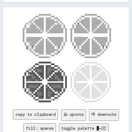
                    ▒▒▒▒▒▒▒▒▒▒▒▒▒▒                                      ▒▒▒▒▒▒▒▒▒▒▒▒▒▒                

                ▒▒▒▒              ▒▒▒▒                              ▒▒▒▒              ▒▒▒▒            

              ▒▒    ▒▒▒▒▒▒  ▒▒▒▒▒▒    ▒▒▒▒                        ▒▒    ▒▒▒▒▒▒  ▒▒▒▒▒▒    ▒▒          

          ░░▒▒  ▒▒▒▒▒▒▒▒▒▒  ▒▒▒▒▒▒▒▒▒▒  ░░▒▒                    ▒▒  ▒▒▒▒▒▒▒▒▒▒  ▒▒▒▒▒▒▒▒▒▒  ▒▒        

        ░░▒▒  ▒▒▒▒▒▒▒▒▒▒▒▒  ▒▒▒▒▒▒▒▒▒▒▒▒▒▒  ▒▒                ▒▒  ▒▒▒▒▒▒▒▒▒▒▒▒  ▒▒▒▒▒▒▒▒▒▒▒▒  ▒▒      

      ▒▒░░░░▒▒  ▒▒▒▒▒▒▒▒▒▒  ▒▒▒▒▒▒▒▒▒▒  ░░▒▒  ▒▒            ▒▒  ▓▓  ▒▒▒▒▒▒▒▒▒▒  ▒▒▒▒▒▒▒▒▒▒  ▒▒  ▒▒    

    ▒▒    ▒▒▒▒▒▒░░▒▒▒▒▒▒▒▒  ▒▒▒▒▒▒▒▒░░▒▒▒▒▒▒▒▒  ▒▒        ▒▒  ▒▒▒▒▒▒  ▒▒▒▒▒▒▒▒  ▒▒▒▒▒▒▒▒  ▒▒▒▒▒▒  ▒▒  

    ▒▒  ░░▒▒▒▒▒▒▒▒  ▒▒▒▒▒▒  ▒▒▒▒▒▒  ▒▒▒▒▒▒▒▒▒▒  ▒▒        ▒▒  ▒▒▒▒▒▒▒▒  ▒▒▒▒▒▒  ▒▒▒▒▒▒  ▒▒▒▒▒▒▒▒  ▒▒  

  ▒▒░░▒▒▒▒▒▒▒▒▒▒▒▒▒▒░░▒▒▒▒  ▒▒▒▒░░▒▒▒▒▒▒▒▒▒▒▒▒▒▒░░▒▒    ▒▒░░▒▒▒▒▒▒▒▒▒▒▒▒░░▒▒▒▒  ▒▒▒▒░░▒▒▒▒▒▒▒▒▒▒▒▒░░▒▒

  ▒▒  ▒▒▒▒▒▒▒▒▒▒▒▒▒▒▒▒░░▒▒  ▒▒░░▒▒▒▒▒▒▒▒▒▒▒▒▒▒▒▒  ▒▒    ▒▒  ▒▒▒▒▒▒▒▒▒▒▒▒▒▒░░▒▒  ▒▒░░▒▒▒▒▒▒▒▒▒▒▒▒▒▒  ▒▒

  ▒▒  ▒▒▒▒▒▒▒▒▒▒▒▒▒▒▒▒▒▒░░  ░░▒▒▒▒▒▒▒▒▒▒▒▒▒▒▒▒▒▒  ▒▒    ▒▒  ▒▒▒▒▒▒▒▒▒▒▒▒▒▒▒▒░░  ░░▒▒▒▒▒▒▒▒▒▒▒▒▒▒▒▒  ▒▒

  ▒▒                                              ▒▒    ▒▒                                          ▒▒

  ▒▒                                              ▒▒    ▒▒                                          ▒▒

  ▒▒  ▒▒▒▒▒▒▒▒▒▒▒▒▒▒▒▒▒▒      ▒▒▒▒▒▒▒▒▒▒▒▒▒▒▒▒▒▒  ▒▒    ▒▒  ▒▒▒▒▒▒▒▒▒▒▒▒▒▒▒▒      ▒▒▒▒▒▒▒▒▒▒▒▒▒▒▒▒  ▒▒

  ▒▒  ▒▒▒▒▒▒▒▒▒▒▒▒▒▒▒▒  ▒▒  ▒▒  ▒▒▒▒▒▒▒▒▒▒▒▒▒▒▒▒  ▒▒    ▒▒  ▒▒▒▒▒▒▒▒▒▒▒▒▒▒  ▒▒  ▒▒  ▒▒▒▒▒▒▒▒▒▒▒▒▒▒  ▒▒

  ▒▒  ▒▒▒▒▒▒▒▒▒▒▒▒▒▒  ▒▒▒▒  ▒▒▒▒  ▒▒▒▒▒▒▒▒▒▒▒▒▒▒  ▒▒    ▒▒  ▒▒▒▒▒▒▒▒▒▒▒▒  ▒▒▒▒  ▒▒▒▒  ▒▒▒▒▒▒▒▒▒▒▒▒  ▒▒

    ▒▒  ░░▒▒▒▒▒▒▒▒  ▒▒▒▒▒▒  ▒▒▒▒▒▒  ▒▒▒▒▒▒▒▒▒▒  ▒▒        ▒▒  ▒▒▒▒▒▒▒▒  ▒▒▒▒▒▒  ▒▒▒▒▒▒  ▒▒▒▒▒▒▒▒  ▒▒  

    ▒▒  ░░▒▒▒▒▒▒  ▒▒▒▒▒▒▒▒  ▒▒▒▒▒▒▒▒  ▒▒▒▒▒▒▒▒  ▒▒        ▒▒  ▒▒▒▒▒▒  ▒▒▒▒▒▒▒▒  ▒▒▒▒▒▒▒▒  ▒▒▒▒▒▒  ▒▒  

      ▓▓░░░░▓▓░░▒▒▒▒▒▒▒▒▒▒  ▒▒▒▒▒▒▒▒▒▒  ░░▓▓  ▒▒            ▓▓  ▒▒  ▒▒▒▒▒▒▒▒▒▒  ▒▒▒▒▒▒▒▒▒▒  ▓▓  ▓▓    

      ▓▓░░░░▒▒  ▒▒▒▒▒▒▒▒▒▒  ▒▒▒▒▒▒▒▒▒▒  ░░▒▒  ▒▒            ▒▒  ▒▒  ▒▒▒▒▒▒▒▒▒▒  ▒▒▒▒▒▒▒▒▒▒  ▒▒  ▒▒    

        ░░▒▒  ▒▒▒▒▒▒▒▒▒▒▒▒  ▒▒▒▒▒▒▒▒▒▒▒▒▒▒  ▒▒                ▒▒  ▒▒▒▒▒▒▒▒▒▒▒▒  ▒▒▒▒▒▒▒▒▒▒▒▒  ▒▒      

          ░░▒▒  ▒▒▒▒▒▒▒▒▒▒  ▒▒▒▒▒▒▒▒▒▒  ░░▓▓                    ▒▒  ▒▒▒▒▒▒▒▒▒▒  ▒▒▒▒▒▒▒▒▒▒  ▒▒        

              ▒▒    ▒▒▒▒▒▒  ▒▒▒▒▒▒    ▒▒▒▒                        ▒▒    ▒▒▒▒▒▒  ▒▒▒▒▒▒    ▒▒          

                ▒▒▒▒              ▒▒▒▒                              ▒▒▒▒              ▒▒▒▒            

                    ▒▒▒▒▒▒▒▒▒▒▒▒░░                                      ▒▒▒▒▒▒▒▒▒▒▒▒▒▒░░              

                    ██████████████                                      ░░░░░░░░░░░░░░                

                ████              ████                              ░░░░              ░░░░            

              ██    ██████  ██████    ██▓▓                        ░░    ░░░░░░  ░░░░░░    ░░          

          ░░██  ██████████  ██▓▓▓▓████  ░░██                    ░░  ░░░░░░░░░░  ░░░░░░░░░░  ░░        

        ▒▒▓▓  ██▓▓▓▓▓▓▓▓██  ██▓▓▓▓▓▓▓▓██▓▓  ██                ░░  ░░░░░░░░░░░░  ░░░░░░░░░░░░  ░░      

      ██▒▒░░██  ██▓▓▓▓▓▓██  ██▓▓▓▓████  ░░██  ██            ░░  ░░  ░░░░░░░░░░  ░░░░░░░░░░  ░░  ░░    

    ██  ████████  ████████  ██▓▓████  ████████  ▓▓        ░░  ░░░░░░  ░░░░░░░░  ░░░░░░░░  ░░░░░░  ░░  

    ██  ▒▒▓▓▓▓████  ██████  ██▓▓██  ██▓▓██████  ▓▓        ░░  ░░░░░░░░  ░░░░░░  ░░░░░░  ░░░░░░░░  ░░  

  ██  ██████▓▓▓▓████  ████  ████  ████▓▓▓▓██████  ██    ░░  ░░░░░░░░░░░░  ░░░░  ░░░░  ░░░░░░░░░░░░  ░░

  ██  ██████▓▓▓▓██████  ██  ▓▓  ██▓▓██▓▓▓▓▓▓████  ██    ░░  ░░░░░░░░░░░░░░  ░░  ░░  ░░░░░░░░░░░░░░  ░░

  ██  ██▓▓▓▓████▓▓▓▓████      ████████████▓▓▓▓██  ██    ░░  ░░░░░░░░░░░░░░░░      ░░░░░░░░░░░░░░░░  ░░

  ██  ░░░░░░░░░░░░░░░░        ░░░░░░░░░░░░░░░░░░  ██    ░░  ░░                                      ░░

  ██  ██████████████████      ██████████████████  ██    ░░  ░░░░░░░░░░░░░░░░      ░░░░░░░░░░░░░░░░  ░░

  ██  ██▓▓▓▓▓▓▓▓▓▓▓▓██  ██  ██  ██▓▓▓▓▓▓▓▓▓▓▓▓██  ██    ░░  ░░░░░░░░░░░░░░  ░░  ░░  ░░░░░░░░░░░░░░  ░░

  ██  ██▓▓▓▓▓▓▓▓▓▓██  ████  ▓▓██  ██▓▓▓▓▓▓▓▓▓▓██  ██    ░░  ░░░░░░░░░░░░  ░░░░  ░░░░  ░░░░░░░░░░░░  ░░

  ░░▓▓░░▒▒████████░░▓▓████  ████▓▓░░██████████░░▓▓░░      ░░  ░░░░░░░░  ░░░░░░  ░░░░░░  ░░░░░░░░  ░░  

    ██  ▒▒▓▓████  ████████  ██▓▓████  ██▓▓████  ██        ░░  ░░░░░░  ░░░░░░░░  ░░░░░░░░  ░░░░░░  ░░  

      ██▒▒░░██  ██▓▓▓▓▓▓██  ██▓▓▓▓▓▓██  ░░██  ██            ░░  ░░  ░░░░░░░░░░  ░░░░░░░░░░  ░░  ░░    

        ▒▒▓▓  ████▓▓▓▓▓▓██  ██▓▓▓▓██████▓▓  ██                ░░  ░░░░░░░░░░░░  ░░░░░░░░░░░░  ░░      

          ░░██  ████▓▓████  ██▓▓▓▓████  ░░██                    ░░  ░░░░░░░░░░  ░░░░░░░░░░  ░░        

              ██    ██████  ██████    ██▓▓                        ░░    ░░░░░░  ░░░░░░    ░░          

              ░░▓▓▓▓░░░░░░  ░░░░░░▒▒▓▓░░░░                          ░░░░              ░░░░            

copy to clipboard
👍 upvote
👎 downvote
fill: spaces
toggle palette ▓→✊🏽