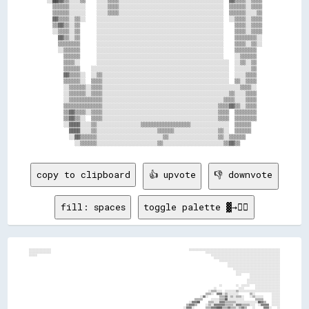
░░██▓▓▒▒░░░░▒▒    ░░░░▒▒▒▒░░░░░░░░░░░░░░░░░░░░░░░░░░░░░░░░░░░░░░  ▓▓▒▒▒▒░░▒▒▒▒

  ▒▒▒▒▒▒░░░░░░    ░░░░▒▒▒▒░░░░░░░░░░░░░░░░░░░░░░░░░░░░░░░░░░░░░░  ▒▒▒▒▒▒░░▒▒▒▒

  ▒▒▒▒▒▒░░░░░░    ░░░░▒▒▒▒░░░░░░░░░░░░░░░░░░░░░░░░░░░░░░░░░░░░░░  ▒▒▒▒▒▒░░░░▒▒

  ▓▓▒▒▒▒░░▒▒░░    ░░░░░░░░░░░░░░░░░░░░░░░░░░░░░░░░░░░░░░░░░░░░░░  ░░▒▒▒▒░░▒▒▒▒

  ▒▒▓▓▒▒░░▒▒      ░░░░░░░░░░░░░░░░░░░░░░░░░░░░░░░░░░░░░░░░░░░░░░    ▒▒▒▒░░▒▒▒▒

  ░░▒▒▒▒░░▒▒      ░░░░░░░░░░░░░░░░░░░░░░░░░░░░░░░░░░░░░░░░░░░░░░    ▒▒▒▒░░▒▒▒▒

    ▓▓▒▒░░▒▒      ░░░░░░░░░░░░░░░░░░░░░░░░░░░░░░░░░░░░░░░░░░░░░░    ▒▒▒▒▒▒▒▒░░

    ▒▒▒▒▒▒▒▒      ░░░░░░░░░░░░░░░░░░░░░░░░░░░░░░░░░░░░░░░░░░░░░░    ▒▒▒▒░░▒▒░░

    ░░▒▒▒▒▒▒      ░░░░░░░░░░░░░░░░░░░░░░░░░░░░░░░░░░░░░░░░░░░░░░    ▒▒▒▒▒▒▒▒  

      ▒▒▒▒▒▒      ░░░░░░░░░░░░░░░░░░░░░░░░░░░░░░░░░░░░░░░░░░░░░░    ░░▒▒▒▒▒▒  

      ▒▒▒▒░░      ░░░░░░░░░░░░░░░░░░░░░░░░░░░░░░░░░░░░░░░░░░░░░░░░  ░░▒▒░░▒▒  

      ▒▒▒▒▒▒    ░░░░░░░░░░░░░░░░░░░░░░░░░░░░░░░░░░░░░░░░░░░░░░░░░░  ░░░░░░▒▒  

      ▓▓▒▒▒▒░░  ░░▒▒░░░░░░░░░░░░░░░░░░░░░░░░░░░░░░░░░░░░░░░░░░░░░░  ░░░░▒▒▒▒  

      ▒▒▒▒▒▒░░  ▒▒▒▒░░░░░░░░░░░░░░░░░░░░░░░░░░░░░░░░░░░░░░░░░░░░░░  ▒▒░░▒▒▒▒  

      ░░▒▒▒▒▒▒░░▒▒▒▒░░░░░░░░░░░░░░░░░░░░░░░░░░░░░░░░░░░░░░░░░░░░░░░░░░▒▒▒▒░░  

      ░░▒▒▒▒▒▒░░▒▒▒▒░░░░░░░░░░░░░░░░░░░░░░░░░░░░░░░░░░░░░░░░░░░░░░▒▒░░░░▒▒▒▒  

      ░░▒▒▒▒▒▒▒▒▒▒▒▒░░░░░░░░░░░░░░░░░░░░░░░░░░░░░░░░░░░░░░░░░░░░▒▒▒▒░░░░▒▒▒▒  

      ▒▒▒▒▒▒▒▒▒▒▒▒▒▒░░░░░░░░░░░░░░░░░░░░░░░░░░░░░░░░░░░░░░░░░░▒▒▒▒▓▓▒▒░░▒▒▒▒  

      ▒▒▓▓▒▒▒▒░░▒▒▒▒░░░░░░░░░░░░░░░░░░░░░░░░░░░░░░░░░░░░░░░░░░▒▒▒▒  ▒▒▒▒▒▒▒▒  

      ▒▒▓▓▒▒░░  ▒▒▒▒░░░░░░░░░░░░░░░░░░░░░░░░░░░░░░░░░░░░░░░░░░▒▒▒▒  ▒▒▒▒▒▒▒▒  

      ░░▓▓▓▓░░░░▒▒░░░░░░░░░░░░░░░░▒▒▒▒▒▒▒▒▒▒▒▒▒▒▒▒▒▒░░░░░░░░░░░░░░  ▒▒▒▒▒▒    

        ▓▓▓▓░░░░▒▒░░░░░░░░░░░░░░░░░░░░░░▒▒▒▒▒▒░░░░░░░░░░░░░░░░▒▒░░  ▒▒▒▒▒▒    

        ░░▓▓▒▒▒▒▒▒░░░░░░░░░░░░░░░░░░░░░░░░▒▒░░░░░░░░░░░░░░░░░░▒▒░░▒▒▒▒▒▒      

copy to clipboard
👍 upvote
👎 downvote
fill: spaces
toggle palette ▓→✊🏽
░░░░░░░░░░░░░░░░                                                                                                    ░░░░░░░░░░░░░░░░░░░░░░░░░░░░░░░░░░░░░░░░░░░░░░░░░░░░░░░░░░░░░░░░░░
░░░░░░░░░░░░░░░░                                                                                                                ░░░░░░░░░░░░░░░░░░░░░░░░░░░░░░░░░░░░░░░░░░░░░░░░░░░░░░
░░░░░░                                                                                                                              ░░░░░░░░░░░░░░░░░░░░░░░░░░░░░░░░░░░░░░░░░░░░░░░░░░
                                                                                                                                      ░░░░░░░░░░░░░░░░░░░░░░░░░░░░░░░░░░░░░░░░░░░░░░░░
                                                                                                                                          ░░░░░░░░░░░░░░░░░░░░░░░░░░░░░░░░░░░░░░░░░░░░
                                                                                                                                                ░░░░░░░░░░░░░░░░░░░░░░░░░░░░░░░░░░░░░░
                                                                                                                                                ░░░░░░░░░░░░░░░░░░░░░░░░░░░░░░░░░░░░░░
                                                                                                                                                    ░░░░░░░░░░░░░░░░░░░░░░░░░░░░░░░░░░
                                                                                                                                                      ░░░░░░░░░░░░░░░░░░░░░░░░░░░░░░░░
                                                                                                                                                      ░░░░      ░░░░░░░░░░░░░░░░░░░░░░
                                                                                                                                                                ░░░░░░░░░░░░░░░░░░░░░░
                                                                                                                                                              ░░░░░░░░░░░░░░░░░░░░░░░░
                                                                                                                                                              ░░░░░░░░░░░░░░░░░░░░░░░░
                                                                                                                                          ░░          ░░  ░░░░░░    ░░░░░░░░░░░░░░░░░░
                                                                                                                                      ░░                ░░░░        ░░░░░░░░░░░░░░░░░░
                                                                                                                                  ░░▒▒▒▒░░░░  ░░░░░░░░▒▒░░░░░░░░░░░░░░░░░░░░░░░░░░░░░░
                                                                                                                                ▒▒▒▒░░  ▓▓▓▓░░▒▒░░░░░░░░        ▒▒░░            ░░░░░░
                                                                                                                            ░░▓▓░░        ▒▒▒▒▓▓░░▒▒░░▒▒▒▒░░    ░░▒▒░░░░░░      ░░░░░░
                                                                                                                        ▒▒▒▒▒▒      ░░░░░░▒▒▒▒██░░░░░░░░░░░░        ▒▒▒▒▒▒      ░░░░░░
                                                                                                                    ░░▓▓▓▓██      ▒▒▒▒░░░░▓▓▓▓▒▒▒▒▒▒▒▒░░░░░░░░░░░░░░░░██▓▓▒▒    ░░░░░░
                                                                                                                  ▒▒▓▓▓▓▒▒      ░░▒▒░░▓▓▓▓▓▓▓▓▒▒▒▒▒▒░░▓▓▓▓▒▒▒▒▒▒░░░░  ░░▓▓▓▓▓▓  ░░░░░░
                                                                                                                ░░▓▓▓▓░░        ▒▒▒▒▓▓▓▓████▒▒▒▒▓▓▒▒▒▒░░▒▒▓▓▒▒    ░░      ▓▓▓▓░░    ░░
                                                                                                                ░░▒▒          ░░▒▒▒▒▓▓▓▓████▒▒██▓▓▓▓▒▒▒▒▓▓▓▓▒▒    ▒▒  ░░    ░░░░    ░░
                                                                                                                              ▒▒▒▒▓▓▓▓▓▓████▓▓▓▓██▒▒▒▒▓▓▓▓▓▓▓▓    ▒▒░░    ░░          
                                                        ░░░░░░░░                                                              ▒▒▒▒▓▓██▓▓██▓▓▓▓██▓▓▓▓▒▒▓▓▒▒██▓▓▓▓▒▒▓▓▓▓                
                                                ░░▓▓▓▓▓▓▓▓▓▓▓▓▓▓██▒▒▒▒▒▒▓▓▒▒▒▒▒▒▒▒░░░░                                        ▒▒▓▓████▓▓██▓▓██▓▓▓▓▓▓▒▒▓▓▒▒▓▓▓▓▓▓▓▓▒▒▓▓▓▓▒▒            
                                              ▓▓▓▓▒▒▒▒▒▒▒▒▓▓▒▒▒▒████▓▓▒▒▒▒▒▒▒▒▒▒▒▒▒▒▒▒▒▒▒▒                        ░░▒▒▒▒▓▓▒▒▒▒▒▒▓▓▓▓██████▓▓▓▓▓▓▓▓▓▓▓▓▒▒▓▓▓▓▓▓▓▓▓▓▓▓▓▓▓▓▓▓░░░░        
                                          ░░▓▓▓▓▓▓▒▒▒▒▒▒▒▒▓▓▓▓▓▓▒▒▒▒▒▒▒▒▒▒▒▒▓▓▓▓▒▒▒▒▒▒▒▒▒▒░░                  ░░▒▒▒▒▒▒▒▒▓▓▒▒▒▒▓▓██████████▓▓▓▓▓▓▒▒▓▓▒▒  ████▒▒▓▓▓▓▓▓▓▓▓▓▓▓▓▓          
                ░░▒▒▒▒▒▒                ░░██▓▓▓▓▓▓▒▒▒▒▓▓▓▓██▓▓▓▓▓▓▓▓▓▓▓▓▓▓▓▓▓▓▓▓▒▒░░░░░░░░▒▒░░              ▒▒▒▒▓▓▒▒▒▒▒▒▒▒▓▓▓▓▓▓██▓▓████▓▓▓▓▓▓▓▓▒▒▒▒░░▒▒▓▓████████▓▓▓▓▓▓▓▓▓▓▒▒        
              ░░▒▒▒▒░░▒▒▒▒              ░░▓▓▓▓▓▓▓▓▓▓▓▓▓▓▓▓▓▓▓▓▓▓▓▓▓▓▓▓▓▓▒▒▓▓▓▓▓▓▒▒░░▒▒▒▒▒▒▒▒▓▓            ▒▒▒▒▒▒▓▓▒▒▒▒▓▓▓▓▒▒████████▓▓▓▓▓▓▓▓▓▓▓▓░░▒▒░░██████████▓▓▓▓▓▓▓▓▓▓▓▓▓▓        
              ▒▒▒▒▒▒░░░░▒▒░░            ░░▓▓▓▓▓▓▓▓▓▓▓▓▓▓▓▓▓▓▓▓▓▓▒▒▓▓▓▓▓▓▓▓▓▓▓▓▓▓▓▓▓▓▓▓▓▓▓▓▓▓▓▓          ░░▒▒▓▓▒▒▒▒░░░░▓▓▓▓▓▓▓▓▓▓▓▓▒▒██▓▓▓▓▒▒▓▓▒▒▒▒▒▒░░████████▓▓▒▒▓▓▓▓██▓▓▓▓▓▓░░      
              ▓▓▒▒▒▒    ░░▒▒            ░░▒▒▓▓▓▓▓▓▓▓▓▓▓▓▓▓▓▓▓▓▓▓▒▒▒▒▓▓▒▒▒▒▓▓▓▓▓▓▓▓▓▓▓▓▓▓▓▓▓▓▓▓          ▒▒██▓▓▒▒▒▒░░▓▓▒▒▒▒▒▒▒▒▓▓▒▒▓▓██████▓▓▓▓▓▓▒▒▒▒▓▓██████▓▓▓▓▓▓▒▒▓▓██▓▓▓▓▓▓▒▒      
            ░░▓▓▒▒▒▒░░  ░░▓▓              ▒▒▒▒▓▓▓▓▓▓▓▓▓▓▓▓▓▓▒▒▒▒▓▓▓▓▒▒▒▒▒▒▓▓▓▓▓▓▓▓▓▓▒▒▓▓▓▓▓▓▓▓▒▒        ▓▓▓▓▒▒▓▓▒▒▓▓██▓▓▓▓████▒▒▓▓████▓▓██▓▓▒▒▓▓██▒▒████████▓▓░░▒▒▒▒▓▓▓▓▓▓▓▓████      
            ░░▓▓▒▒▒▒░░░░░░▒▒░░          ░░▒▒▒▒▓▓▓▓▓▓▓▓▓▓▓▓▒▒▓▓▓▓▓▓▓▓▓▓▒▒▓▓▓▓▓▓▓▓▓▓▓▓▒▒▒▒▓▓▓▓▓▓▒▒        ██▓▓██▓▓▓▓▒▒░░▒▒████▓▓▓▓▓▓▓▓▓▓▓▓▓▓▓▓▒▒▓▓▒▒▒▒████████▓▓░░░░░░▓▓▓▓██▓▓▓▓▓▓  ░░  
            ▒▒▓▓▓▓▒▒▒▒░░░░░░▒▒          ░░▒▒░░▒▒▓▓▓▓▓▓▒▒▒▒▓▓▓▓▓▓▓▓▓▓▓▓▓▓▓▓▓▓▓▓▓▓▓▓▓▓▒▒▒▒▓▓▓▓▓▓▒▒      ░░▓▓▓▓▓▓▒▒██▓▓▒▒▓▓██▓▓▓▓▓▓██▓▓▒▒▒▒▓▓▓▓▓▓▓▓██▒▒████████▓▓░░░░▒▒▒▒▓▓██▓▓▓▓▓▓░░    
            ▓▓▓▓▒▒▒▒▒▒▒▒▒▒░░▓▓░░        ░░░░░░▒▒▓▓▓▓▓▓▒▒▒▒▓▓▓▓▓▓▓▓▓▓▓▓▓▓▓▓▓▓▓▓▓▓▓▓▓▓▒▒▓▓▓▓▓▓▓▓▒▒      ░░▓▓▓▓▓▓▓▓▓▓▒▒▓▓██▓▓▓▓▓▓████████████▓▓██▒▒██▓▓██████▓▓▒▒░░░░▒▒▒▒████▓▓▓▓▓▓░░    
            ▓▓▓▓▓▓▒▒▒▒▒▒▒▒░░▓▓░░        ░░░░▒▒▒▒▓▓▓▓▓▓▓▓▒▒▓▓▒▒▓▓▓▓▓▓▓▓▓▓▓▓▓▓▓▓▓▓▓▓▓▓▓▓▓▓▓▓▓▓▓▓▓▓    ░░▒▒▓▓▓▓▓▓▒▒▒▒▒▒▓▓▓▓████▓▓██████████▓▓▓▓██▒▒▓▓▓▓████▓▓▓▓▒▒▒▒░░▒▒▒▒▓▓██▓▓▓▓▓▓▒▒░░░░
          ▒▒▒▒▓▓▓▓▒▒▒▒▒▒▓▓▓▓▓▓░░        ░░░░▒▒▒▒▓▓▓▓▓▓▓▓▓▓▓▓▓▓▓▓▓▓▓▓▓▓▓▓▓▓▓▓▓▓▓▓▓▓▓▓▓▓▓▓██▓▓▓▓▓▓░░▒▒░░▓▓▓▓▒▒▓▓▒▒▒▒▒▒████▒▒▓▓██████▓▓██▓▓▓▓▓▓████░░▓▓████▓▓██▒▒▓▓▒▒▒▒▒▒▓▓██▓▓▓▓▓▓▒▒░░░░
          ░░░░▒▒▓▓▓▓▓▓▒▒▓▓▒▒████        ░░░░░░▓▓░░▒▒▓▓▓▓▓▓▓▓▓▓▓▓▓▓▓▓▓▓▓▓▓▓▓▓▓▓▓▓▓▓▓▓▓▓▓▓▓▓██▓▓▓▓░░▒▒▒▒██▓▓▓▓▓▓▒▒▒▒▓▓▓▓▓▓▒▒▒▒██████▓▓▓▓▓▓▓▓████▒▒░░▓▓██████▓▓▓▓▓▓▓▓▓▓██▓▓██▓▓▓▓▓▓▒▒░░░░
          ░░░░░░▓▓▒▒▒▒▒▒▓▓▒▒██▒▒        ░░░░▒▒▓▓▒▒▓▓██▓▓▓▓▓▓▓▓▓▓▓▓▓▓▓▓▓▓▓▓▓▓▓▓▓▓▓▓▓▓▓▓▓▓▓▓▓▓▓▓▓▓▒▒▒▒  ▓▓▒▒▒▒▓▓▓▓▒▒▓▓██▒▒▒▒▓▓████▓▓▓▓▓▓▓▓▓▓██▓▓██▓▓░░▓▓▓▓██▓▓▓▓▓▓▓▓▓▓▒▒▓▓██▓▓▓▓▓▓▓▓░░░░
      ░░  ░░░░▒▒██▓▓▒▒▒▒▓▓▓▓██▒▒░░░░    ░░▒▒▒▒▓▓▓▓▓▓██▓▓▓▓▓▓▓▓▓▓▓▓▓▓▓▓▓▓▓▓▓▓▓▓▓▓▓▓▓▓▓▓▓▓▓▓▓▓▓▓▓▓▒▒░░▒▒▓▓▓▓▓▓▓▓▓▓████████▓▓▓▓▓▓██▓▓▒▒▒▒▓▓▓▓██████▓▓▒▒░░▓▓▒▒▒▒▓▓████▒▒██████▓▓▓▓▓▓▓▓░░░░
          ▒▒░░▒▒▓▓▓▓▒▒▒▒▓▓▓▓██▓▓▓▓▓▓    ░░▒▒▒▒▒▒▓▓▓▓▓▓▓▓▓▓▓▓▓▓▓▓▓▓▓▓▓▓▓▓▓▓▓▓▓▓▓▓▓▓▓▓▓▓▓▓▓▓▓▓▓▓▓▓▓▓▓▓██▓▓▒▒██▓▓▓▓██████▓▓██████▓▓▒▒▓▓▓▓▓▓████████▓▓▒▒▒▒██████████▓▓▓▓▒▒▓▓██▓▓▓▓▓▓▓▓░░░░
    ░░░░░░▒▒░░▓▓▓▓▒▒▒▒▒▒▓▓▓▓██▓▓▓▓▓▓    ▒▒▒▒▒▒▒▒▓▓▓▓▓▓▓▓▓▓▓▓▓▓▓▓▓▓▓▓▓▓▓▓▓▓▓▓▓▓▓▓▓▓▓▓▓▓▓▓▓▓▓▓▓▓▓▓▓▓  ▓▓▓▓▓▓▓▓████▓▓████▓▓██▓▓██▒▒▒▒▒▒██████████▓▓▓▓▒▒▓▓██▓▓██████▓▓▓▓▓▓████▓▓▓▓▓▓▓▓    
          ▒▒▒▒░░▓▓▓▓▒▒▒▒▒▒▒▒▒▒▒▒▒▒▒▒▓▓▓▓▓▓▒▒▒▒▓▓▓▓██▓▓▓▓▓▓▓▓▓▓▓▓▓▓▓▓▓▓▓▓▓▓▓▓▓▓▓▓▓▓▓▓▓▓▓▓▓▓▓▓▓▓▓▓▓▓▓▓▓▓▒▒▓▓▓▓██▓▓▓▓██▓▓██▓▓██▓▓▓▓████████████▓▓██▓▓▓▓████▓▓██▒▒▒▒▒▒▒▒▒▒████▓▓▓▓██▓▓    
          ▓▓▒▒░░▓▓▓▓▒▒▒▒▒▒▓▓▓▓▒▒▒▒▓▓▓▓▓▓▒▒▓▓████▒▒██▓▓▓▓▓▓██▓▓▓▓▓▓▓▓▓▓▓▓▓▓▓▓▓▓▓▓▓▓▓▓▓▓▓▓▓▓▓▓▓▓▓▓▓▓▓▓▒▒▒▒▓▓▓▓▓▓▒▒▓▓████████████▓▓▓▓▓▓▓▓▓▓██████████▓▓████████▓▓▒▒░░▒▒▒▒██████████▒▒░░░░
          ▓▓░░▒▒▓▓▓▓▒▒▒▒▒▒▓▓██▒▒▒▒▓▓▓▓▓▓▓▓▓▓▓▓██▒▒▒▒▓▓▓▓▓▓▓▓▓▓▓▓▓▓▓▓▓▓▓▓▓▓▓▓▓▓▓▓▓▓▓▓▓▓▓▓▓▓▓▓▓▓▓▓▓▓▓▓▒▒▒▒██▓▓████▓▓▓▓▓▓▓▓▓▓▓▓▓▓▓▓▓▓▓▓▓▓▓▓▓▓██▓▓██████████████▓▓░░░░▒▒▒▒████▓▓▓▓██▒▒░░░░
            ░░▒▒▓▓▒▒▒▒▒▒▒▒▓▓██▓▓▓▓▓▓▓▓░░        ░░▒▒▒▒▓▓▓▓▓▓▓▓▓▓▓▓▓▓▓▓▓▓▓▓▓▓▓▓▓▓▓▓▓▓▓▓▓▓▓▓▓▓▓▓▓▓██      ████▓▓▓▓▓▓▓▓▓▓██████████████████████▓▓▓▓▓▓▓▓████████▒▒░░▒▒▒▒▒▒████████▓▓░░░░░░
            ░░▓▓██▒▒▒▒▒▒▒▒▓▓▓▓▓▓▒▒▒▒▒▒▓▓████▓▓▓▓▓▓████▒▒▓▓██▓▓▓▓▓▓▓▓▓▓▓▓▓▓▓▓▓▓▓▓▓▓▓▓▓▓▓▓▓▓▓▓▓▓▓▓██      ▓▓██████▓▓▓▓▓▓▓▓▓▓▓▓████████████████▓▓████▓▓██▓▓████▓▓▒▒░░░░▒▒▓▓████▓▓▓▓░░░░░░
            ▒▒▓▓▓▓░░▒▒▒▒▒▒▓▓▓▓░░██░░░░▒▒▒▒▒▒▒▒▓▓▓▓████▓▓▒▒▒▒▓▓▓▓▒▒▓▓▓▓▓▓▓▓▓▓▓▓▓▓▓▓▓▓▓▓▓▓▓▓▓▓▓▓▓▓▓▓██▓▓▓▓████▓▓▓▓▓▓▓▓▓▓▓▓▓▓▓▓████████████████▓▓██████▓▓▓▓██▒▒▓▓▒▒░░░░▓▓▓▓▓▓██▓▓██░░░░░░
            ░░▓▓▓▓▒▒▒▒▒▒▒▒▓▓▓▓              ▒▒░░                ░░▓▓▓▓░░░░░░░░░░▒▒▒▒▒▒▒▒▒▒▓▓▓▓▓▓████████▓▓▓▓▓▓▓▓▓▓▓▓██████▓▓▓▓██████████████████████▓▓▓▓▓▓▓▓▒▒▒▒░░░░▓▓▓▓██▓▓▓▓▓▓░░  ░░
            ░░▓▓▓▓▒▒▒▒▒▒▒▒▓▓▓▓                                                                            ▒▒▓▓▓▓▒▒▓▓▓▓▓▓▓▓▓▓▓▓████▒▒░░░░▒▒      ▒▒░░░░▓▓▓▓██▓▓▓▓▒▒▓▓▓▓██▓▓▓▓██▒▒    ░░
              ▓▓▒▒▒▒▒▒▒▒▓▓▓▓▓▓                                                                              ▓▓▒▒▓▓▓▓██████░░░░  ░░                    ▒▒▓▓▓▓██▓▓▓▓▓▓▓▓████████        
              ░░▓▓▒▒▒▒▒▒▓▓▓▓▒▒                                                                              ░░▓▓▓▓██████░░                              ▓▓▓▓▓▓▓▓▓▓▓▓██████▓▓▒▒        
              ░░▒▒▓▓▓▓▓▓▓▓▓▓                                                                          ░░░░░░░░░░▓▓██▓▓▒▒░░░░░░░░░░░░░░░░░░  ░░░░░░    ░░▓▓▓▓▓▓▓▓▓▓▓▓████▓▓▓▓          
                ▒▒▓▓██████░░                    ░░░░░░░░░░░░░░░░░░░░░░░░░░░░░░░░░░░░░░░░░░░░░░░░░░░░░░░░░░░░░░▒▒▒▒▒▒▓▓