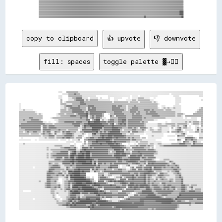
▒▒▒▒▒▒▒▒▒▒▒▒▒▒▒▒▒▒▒▒▒▒▒▒▒▒▒▒▒▒▒▒▒▒▒▒▒▒▒▒▒▒▒▒▒▒▒▒▒▒▒▒▒▒▒▒▒▒▒▒▒▒▒▒▒▒▒▒▒▒▒▒▒▒▒▒▒▒▒▒▒▒▒▒▒▒▒▒▒▒▒▒▒▒▒▒▒▒▒▒▒▒▒▒▒▒▒▒▒▒▒▒▒▒▒▒▒▒▒▒▒▒▒▒▒▒▒▒▒▒▒▒▒▒▒▒▒▒▒▒▒▒▒▒▒▒

▒▒▒▒▒▒▒▒▒▒▒▒▒▒▒▒▒▒▒▒▒▒▒▒▒▒▒▒▒▒▒▒▒▒▒▒▒▒▒▒▒▒▒▒▒▒▒▒▒▒▒▒▒▒▒▒▒▒▒▒▒▒▒▒▒▒▒▒▒▒▒▒▒▒▒▒▒▒▒▒▒▒▒▒▒▒▒▒▒▒▒▒▒▒▒▒▒▒▒▒▒▒▒▒▒▒▒▒▒▒▒▒▒▒▒▒▒▒▒▒▒▒▒▒▒▒▒▒▒▒▒▒▒▒▒▒▒▒▒▒▒▒▒▒▒▒

▒▒▒▒▒▒▒▒▒▒▒▒▒▒▒▒▒▒▒▒▒▒▒▒▒▒▒▒▒▒▒▒▒▒▒▒▒▒▒▒▒▒▒▒▒▒▒▒▒▒▒▒▒▒▒▒▒▒▒▒▒▒▒▒▒▒▒▒▒▒▒▒▒▒▒▒▒▒▒▒▒▒▒▒▒▒▒▒▒▒▒▒▒▒▒▒▒▒▒▒▒▒▒▒▒▒▒▒▒▒▒▒▒▒▒▒▒▒▒▒▒▒▒▒▒▒▒▒▒▒▒▒▒▒▒▒▒▒▒▒▒▒▒▒▒▒

▒▒▒▒▒▒▒▒▒▒▒▒▒▒▒▒▒▒▒▒▒▒▒▒▒▒▒▒▒▒▒▒▒▒▒▒▒▒▒▒▒▒▒▒▒▒▒▒▒▒▒▒▒▒▒▒▒▒▒▒▒▒▒▒▒▒▒▒▒▒▒▒▒▒▒▒▒▒▒▒▒▒▒▒▒▒▒▒▒▒▒▒▒▒▒▒▒▒▒▒▒▒▒▒▒▒▒▒▒▒▒▒▒▒▒▒▒▒▒▒▒▒▒▒▒▒▒▒▒▒▒▒▒▒▒▒▒▒▒▒▒▒▒▒▒▒

▒▒▒▒▒▒▒▒▒▒▒▒▒▒▒▒▒▒▒▒▒▒▒▒▒▒▒▒▒▒▒▒▒▒▒▒▒▒▒▒▒▒▒▒▒▒▒▒▒▒▒▒▒▒▒▒▒▒▒▒▒▒▒▒▒▒▒▒▒▒▒▒▒▒▒▒▒▒▒▒▒▒▒▒▒▒▒▒▒▒▒▒▒▒▒▒▒▒▒▒▒▒▒▒▒▒▒▒▒▒▒▒▒▒▒▒▒▒▒▒▒▒▒▒▒▒▒▒▒▒▒▒▒▒▒▒▒▒▒▒▒▒▓▓▓▓

▒▒▒▒▒▒▒▒▒▒▒▒▒▒▒▒▒▒▒▒▒▒▒▒▒▒▒▒▒▒▒▒▒▒▒▒▒▒▒▒▒▒▒▒▒▒▒▒▒▒▒▒▒▒▒▒▒▒▒▒▒▒▒▒▒▒▒▒▒▒▒▒▒▒▒▒▒▒▒▒▒▒▒▒▒▒▒▒▒▒▒▒▒▒▒▒▒▒▒▒▒▒▒▒▒▒▒▒▒▒▒▒▒▒▒▒▒▒▒▒▒▒▒▒▒▒▒▒▒▒▒▒▒▒▒▒▒▒▒▒▒▒▓▓▓▓

copy to clipboard
👍 upvote
👎 downvote
fill: spaces
toggle palette ▓→✊🏽
                                        ░░░░    ▒▒▒▒▒▒▒▒▒▒▒▒░░░░░░░░░░░░░░░░░░░░░░░░░░░░░░░░░░░░░░░░░░░░░░░░░░░░░░░░░░░░░░░░░░░░░░░░░░░░░░░░░░░░░░░░░░░░░░░░░░░░░░░░░░░░░░░░░░░░░░░░░░░░░░
                                            ░░░░░░▒▒▒▒▒▒▓▓▒▒▒▒░░░░░░░░░░░░░░░░░░░░░░░░░░░░░░░░░░░░░░░░░░░░░░░░░░░░░░░░░░░░░░░░░░░░░░░░░░░░░░░░░░░░░░░░░░  ░░░░░░░░░░░░░░░░░░░░░░░░░░░░░░░░
                                        ░░░░      ▒▒▒▒▒▒▒▒▒▒▒▒▒▒░░░░░░░░░░░░░░            ░░░░░░░░░░░░░░░░░░░░░░  ░░░░░░  ░░░░░░░░░░░░░░░░░░                ░░░░░░                    ░░░░
                                        ░░░░      ░░░░▒▒▒▒▓▓▓▓▓▓░░░░░░  ░░░░░░░░  ░░      ░░    ░░░░░░░░      ░░  ░░░░░░▒▒▒▒▒▒░░░░░░    ░░                    ░░░░░░                      
                                          ▒▒      ░░░░░░▒▒▓▓▓▓▓▓▓▓░░▒▒░░▒▒▒▒▒▒▒▒░░░░░░░░░░░░    ░░░░        ░░░░░░▒▒▒▒░░▒▒▒▒▒▒▒▒▒▒▒▒░░░░                      ░░░░░░                    ░░
                                          ▒▒  ░░▒▒▒▒▒▒▒▒▒▒▒▒▒▒▓▓▓▓▒▒▒▒▒▒▒▒▒▒▒▒▒▒▒▒▒▒▒▒▒▒▒▒▒▒▒▒░░▒▒▒▒▒▒▒▒▒▒▒▒▒▒░░▒▒▒▒▒▒▒▒░░▒▒▒▒▒▒▒▒▒▒▒▒░░▒▒░░                  ░░░░░░                      
░░                                        ▒▒▒▒▒▒░░░░░░▒▒▒▒▒▒▒▒▓▓▓▓▓▓▒▒▒▒▒▒▒▒▒▒▒▒▒▒▒▒▒▒▒▒▒▒▒▒▒▒▒▒▒▒▒▒▒▒▒▒▒▒▒▒▒▒▒▒▒▒▒▒▒▒▒▒▒▒▒▒▒▒▒▒▒▒▒▒▒▒▒▒▒▒▒▒░░                ░░░░                        
░░                                        ░░░░▒▒▓▓▓▓▓▓▒▒▒▒▒▒▓▓▒▒▒▒▒▒▒▒▓▓▓▓▓▓▒▒▒▒▒▒▒▒▒▒▒▒▒▒▒▒▒▒▓▓▓▓▒▒▓▓▓▓▒▒▒▒░░▒▒▒▒▒▒▓▓▒▒▒▒▒▒▒▒▒▒▒▒▒▒▒▒▒▒▒▒▒▒    ░░░░        ░░░░░░░░                      
░░                                        ░░░░▒▒░░▒▒▓▓▓▓▓▓▓▓▓▓▒▒▒▒▒▒░░▓▓▒▒▓▓▓▓▒▒▒▒▒▒▒▒▒▒▒▒▒▒▒▒▓▓▓▓▓▓▓▓▒▒▒▒▒▒░░▒▒▒▒▓▓▓▓▓▓▒▒▒▒▒▒▒▒▒▒▒▒▒▒▒▒▒▒▒▒░░  ░░▒▒░░▒▒░░░░▒▒░░░░░░                  ░░▒▒
░░░░▒▒░░░░░░░░                            ▒▒▒▒▒▒░░▒▒▒▒▓▓▓▓▓▓▓▓▓▓▒▒▒▒░░▓▓▓▓▓▓▓▓▒▒▒▒▒▒▒▒▒▒▒▒▒▒▒▒▓▓▓▓▓▓▓▓▓▓▓▓▒▒░░▒▒▓▓▓▓▓▓▓▓▒▒▒▒▒▒▓▓▓▓▓▓▒▒▓▓▒▒▒▒▒▒▒▒▒▒░░▒▒▒▒▒▒░░░░░░░░░░                ░░▒▒▒▒
▒▒▒▒▒▒▒▒▒▒▒▒▒▒▒▒░░                        ▒▒▒▒▒▒▒▒▒▒▒▒▓▓▓▓▓▓▓▓▓▓▓▓▒▒▓▓▒▒▓▓▓▓▓▓▓▓▓▓▓▓▓▓▓▓▒▒▒▒▒▒▒▒▓▓▓▓▓▓▓▓▒▒▒▒▒▒▒▒▓▓▓▓▓▓▒▒▓▓▒▒▒▒▒▒▓▓▒▒▓▓▓▓▓▓▒▒▒▒▒▒▒▒▒▒▒▒▒▒▒▒▒▒▒▒░░░░░░              ░░▒▒▒▒▒▒
▒▒▒▒▒▒▒▒▒▒▒▒▒▒▒▒▒▒░░▒▒░░              ░░▒▒▒▒▒▒░░▒▒▒▒▒▒▒▒░░▒▒▓▓▓▓▓▓▓▓██▒▒▓▓▓▓▓▓▓▓▓▓▓▓▒▒    ░░▒▒▒▒▓▓▓▓▓▓▓▓▓▓▒▒▒▒▒▒▒▒▓▓▒▒▓▓▓▓▒▒▒▒▒▒▓▓▓▓▓▓▓▓▓▓▓▓▒▒▒▒▒▒▒▒▒▒▒▒▒▒▒▒▒▒░░▒▒▒▒▒▒░░        ▒▒▒▒▒▒▒▒▒▒
▒▒▒▒▒▒▒▒▒▒▒▒▒▒▒▒▒▒▒▒▒▒▒▒              ░░░░▒▒▒▒▒▒▒▒▒▒▓▓▓▓▓▓▒▒▒▒▓▓▓▓▓▓██░░▒▒▓▓▒▒▓▓▓▓▓▓▒▒      ▓▓▒▒░░▓▓▓▓▓▓▓▓▓▓▒▒▒▒▒▒▓▓▓▓▓▓▓▓▓▓▒▒▒▒▒▒▒▒▒▒▓▓▓▓▓▓▓▓▒▒▒▒▒▒▒▒▒▒▒▒▒▒▒▒░░▒▒▒▒░░  ▒▒▒▒▒▒▒▒▒▒▒▒▒▒▒▒▒▒
▒▒▒▒▒▒▒▒▒▒▓▓▓▓▒▒▒▒▒▒▒▒▒▒        ░░▒▒▒▒▒▒▒▒▒▒▒▒▒▒▒▒▒▒▒▒▒▒▒▒▒▒▒▒▓▓▒▒▒▒▓▓░░▒▒▓▓▒▒▓▓▓▓▒▒░░░░    ▒▒▒▒▒▒▒▒▓▓▓▓▓▓▓▓▒▒▒▒▒▒▓▓▓▓▓▓▓▓▓▓▒▒▓▓▒▒▒▒▒▒▒▒▒▒▒▒▒▒▒▒▒▒▒▒░░░░░░░░░░░░░░░░░░  ░░    ░░░░░░    ▒▒
▒▒▒▒▓▓▒▒▒▒▒▒▓▓▓▓▓▓▓▓▒▒░░            ░░░░▒▒▒▒▒▒▒▒▒▒▒▒▒▒▒▒▒▒▒▒▒▒▒▒▒▒▒▒▓▓▓▓  ▒▒▓▓████░░▒▒░░░░▒▒▓▓▓▓▒▒▒▒▓▓▓▓████▒▒▓▓▓▓▓▓▓▓▓▓▓▓▓▓▒▒▒▒▒▒▒▒▒▒▒▒░░░░              ░░░░░░░░░░░░░░░░░░░░░░░░░░    ▒▒
▒▒▒▒▒▒▒▒▓▓▓▓▓▓▓▓▓▓▓▓▓▓▓▓░░░░  ░░      ░░▒▒▒▒▒▒▓▓▓▓▓▓▓▓▓▓▒▒▓▓▓▓▓▓▒▒▒▒▒▒██▓▓▓▓██████▓▓▓▓▓▓▒▒▓▓▓▓▓▓▒▒▒▒▓▓▓▓██▓▓▒▒▓▓▓▓▓▓▓▓▓▓▓▓▒▒▓▓▒▒▒▒                  ░░    ░░░░░░░░░░░░░░▒▒░░▒▒░░▒▒▒▒▒▒░░▒▒
▒▒▓▓▓▓▓▓▓▓▓▓▓▓▓▓▓▓▓▓▓▓▓▓▓▓▒▒▒▒▒▒▒▒░░▒▒▒▒▒▒▒▒▒▒▒▒▒▒▒▒▒▒▓▓▓▓▓▓▓▓▒▒▒▒▓▓▓▓██████████████▓▓▓▓▓▓▒▒▓▓██░░▒▒▓▓██▓▓██▒▒▓▓▓▓▓▓▓▓▓▓▓▓▓▓▓▓▒▒░░░░░░░░░░░░▒▒▒▒░░░░▒▒▒▒▒▒▒▒▒▒░░▒▒▒▒▒▒▒▒▒▒░░  ░░▒▒▒▒▒▒░░▒▒
▓▓▓▓▓▓▓▓▓▓▓▓▓▓▓▓▓▓▓▓▓▓░░▓▓▓▓▒▒▓▓▓▓▓▓▒▒▒▒▒▒▒▒▒▒▒▒▒▒▒▒▒▒▒▒▓▓▓▓▓▓░░▒▒██▓▓▓▓██████████████▓▓▓▓▓▓▓▓██▓▓▓▓▓▓▓▓▓▓▓▓▒▒▓▓▓▓▓▓▓▓▓▓▓▓▓▓▓▓▒▒░░░░░░░░░░░░▒▒▒▒▒▒▒▒▒▒░░░░▒▒▒▒░░▒▒░░░░▒▒▓▓  ░░    ░░░░  ▒▒
▒▒▓▓▓▓▓▓▓▓▓▓▓▓▓▓▓▓▓▓▓▓  ▓▓▓▓▒▒▓▓▓▓▓▓▓▓▒▒▒▒▒▒▒▒▒▒▒▒▒▒▒▒▒▒▒▒▒▒░░░░▒▒▓▓▒▒▒▒▒▒██████████▒▒▓▓▓▓▓▓▓▓██████▓▓▓▓▒▒▒▒▒▒▓▓▓▓▒▒▓▓▒▒░░▓▓▓▓▓▓▒▒░░▒▒░░    ░░▒▒░░░░░░░░  ▒▒  ░░▒▒▓▓░░▒▒▒▒░░░░    ░░▒▒░░░░
▒▒▒▒▒▒▓▓▓▓▓▓▓▓▓▓▓▓▓▓▓▓░░▓▓▓▓▓▓▓▓▒▒▒▒▒▒▒▒▓▓▒▒▒▒▒▒░░▒▒▒▒▒▒▒▒▒▒  ░░▓▓▓▓▓▓▓▓▓▓██████▓▓▒▒▒▒▓▓▓▓▓▓▓▓████████▒▒░░▒▒▒▒▒▒▒▒▓▓▓▓▒▒▒▒▒▒▓▓▒▒  ░░▒▒▒▒░░░░▒▒▒▒░░░░░░░░  ░░░░▒▒▓▓▓▓░░  ░░░░░░░░  ░░▓▓░░▒▒
▒▒▒▒░░▒▒▓▓▒▒▒▒▓▓▓▓▒▒▒▒░░▓▓▒▒▓▓▓▓░░░░▓▓▒▒▒▒░░▓▓▒▒▓▓▓▓▒▒▒▒▒▒░░░░▒▒▒▒▓▓▓▓▓▓▓▓▓▓▓▓██▒▒▓▓▒▒▓▓▒▒▓▓██████████▒▒▒▒▒▒▒▒▓▓░░▓▓▓▓▓▓▒▒▒▒▒▒░░░░░░░░▒▒▒▒▒▒▒▒▒▒░░░░░░▒▒  ▒▒▒▒▒▒▓▓▒▒▒▒░░░░  ░░░░░░▒▒▒▒░░▒▒
▒▒▒▒▒▒▒▒▒▒░░▒▒▒▒▒▒▒▒░░▒▒▓▓▒▒▒▒▓▓▒▒░░▓▓░░░░░░▒▒▒▒▓▓▓▓▓▓▒▒░░░░░░░░▒▒░░  ░░░░▓▓██▒▒▒▒▓▓▓▓▓▓▓▓██████████████▒▒▒▒░░░░▒▒▒▒░░░░░░░░░░  ░░░░░░░░░░░░░░░░░░            ░░░░░░▒▒▓▓░░            ░░░░
▒▒▒▒▒▒▒▒▒▒▒▒▒▒▒▒▒▒▒▒▒▒░░▒▒▒▒▒▒▓▓▓▓▓▓░░▒▒▒▒▒▒▒▒▓▓▓▓▓▓▓▓▒▒░░░░▒▒▒▒░░    ░░░░▒▒▒▒▒▒▒▒▓▓██▓▓▓▓████▓▓██████████▓▓▒▒▒▒▒▒▒▒▒▒▒▒▒▒        ░░░░▒▒░░░░░░░░░░    ░░░░░░░░  ▓▓▒▒▒▒▒▒  ░░░░░░      ░░░░
  ░░                ░░░░░░▒▒░░▒▒▒▒▒▒░░▒▒▒▒▒▒▓▓▒▒▓▓▓▓▒▒▒▒░░▒▒▒▒▒▒  ░░▒▒▒▒▓▓▓▓▒▒▒▒▓▓▓▓██▓▓██████▓▓▓▓██▓▓▓▓▓▓▓▓▒▒▓▓▒▒▓▓▒▒▒▒▒▒░░▒▒▒▒  ░░░░░░░░░░░░░░                ░░░░░░░░▓▓▓▓▓▓▓▓▒▒░░  ▒▒▒▒
░░░░░░░░░░░░    ░░  ░░░░░░░░░░░░░░░░░░░░  ░░░░░░  ░░  ░░░░░░▒▒    ▒▒▒▒▓▓▓▓▓▓▓▓██████████████▓▓▒▒▓▓▓▓▓▓▓▓▓▓▓▓▓▓▓▓▒▒▓▓▓▓▒▒▒▒▒▒░░░░░░░░░░░░░░              ░░░░░░  ▓▓▒▒    ▓▓▒▒▒▒▓▓▒▒▒▒░░░░░░
                                                ░░░░░░░░  ░░░░░░  ▒▒  ▒▒▒▒▓▓▓▓██▓▓▓▓▓▓▓▓██████▓▓██▓▓▓▓▓▓▓▓▓▓▒▒▒▒░░░░░░▒▒░░▒▒▒▒▒▒▒▒░░░░░░░░░░░░░░                ░░░░  ▓▓▒▒▒▒░░░░▓▓▒▒░░░░  
░░░░▒▒░░░░░░░░░░░░░░░░░░░░░░░░░░░░░░░░░░░░░░░░░░░░░░    ░░      ░░▒▒░░▒▒▒▒▓▓▓▓▓▓▓▓██▓▓▓▓▓▓██████▓▓██▓▓▒▒      ░░    ░░  ▒▒▒▒▒▒▒▒▒▒░░▒▒▒▒░░░░▒▒▒▒░░░░░░░░░░▒▒▒▒▒▒▒▒▓▓▓▓▓▓▒▒▒▒▒▒░░▓▓▒▒▒▒▒▒▒▒
░░░░░░░░░░░░░░░░░░░░░░░░░░░░░░░░░░░░▒▒▒▒▒▒▒▒░░░░░░░░▒▒▒▒░░    ░░▒▒░░░░▒▒▓▓▓▓▓▓▓▓▓▓▓▓▓▓▓▓▓▓▓▓██████████▓▓▓▓▒▒░░░░▒▒▒▒▒▒▓▓▒▒▓▓▓▓▓▓▒▒▓▓▒▒▒▒  ░░░░▒▒▒▒▓▓▓▓▓▓▓▓▓▓▓▓▓▓▓▓▓▓▓▓▓▓▓▓▒▒▒▒▓▓▓▓▓▓▓▓▓▓▓▓
░░░░░░░░░░░░░░░░░░░░░░░░░░░░▒▒░░░░░░░░░░░░▒▒▒▒▓▓▓▓▓▓▒▒▒▒▓▓░░  ░░▓▓▓▓▓▓▒▒▓▓▒▒▓▓▓▓▓▓▓▓▓▓▓▓▓▓▓▓▓▓██████████▓▓▓▓▒▒▒▒░░▓▓▓▓▓▓▓▓▓▓▓▓▒▒▒▒▒▒░░▒▒  ░░░░░░░░░░░░░░░░░░░░░░░░░░░░░░░░░░░░░░░░░░░░░░░░
░░░░░░░░░░░░░░░░░░░░░░░░░░░░▒▒░░▒▒▒▒▒▒▒▒▒▒▒▒▒▒▒▒▒▒▓▓▓▓▓▓▓▓░░░░▒▒▓▓██▓▓▓▓▓▓▓▓▓▓▓▓▓▓▓▓▓▓▓▓▓▓▒▒▒▒▒▒██████▓▓██░░▓▓▒▒▒▒▒▒▓▓▓▓▓▓▓▓▓▓▓▓▒▒▓▓▓▓▓▓▒▒░░░░░░░░░░░░░░░░░░░░░░░░░░░░░░░░░░░░░░░░░░░░░░░░
░░░░░░░░░░░░░░░░░░░░░░░░░░░░░░░░░░▒▒▒▒▒▒▒▒▓▓▓▓▓▓▓▓░░▒▒▓▓██▒▒▒▒██▓▓▓▓████▓▓▓▓▓▓▓▓▓▓▓▓▓▓▓▓▓▓▒▒░░▒▒▒▒████████▒▒▒▒▒▒░░▓▓▓▓▓▓██▓▓▓▓▓▓▓▓▓▓▓▓▓▓▓▓▒▒░░░░░░░░░░░░░░░░░░░░░░░░░░░░░░░░░░░░░░░░░░░░░░
░░░░░░░░░░░░░░░░░░░░░░░░░░░░▒▒░░▒▒▒▒▒▒▓▓▓▓▓▓▓▓▓▓▓▓░░▓▓████▒▒▓▓▓▓██▓▓████▒▒▓▓▓▓▓▓▓▓▓▓▓▓▓▓▓▓▒▒▒▒▒▒▓▓████▓▓████▓▓▓▓▒▒▓▓▓▓▓▓▓▓██▓▓▓▓▓▓▓▓▓▓▓▓▒▒▒▒░░░░░░░░░░░░░░░░░░░░░░░░░░░░░░░░░░░░░░░░░░░░░░
░░░░░░░░░░░░░░░░░░░░░░░░░░░░▒▒░░▒▒▓▓▓▓▓▓▓▓▓▓▓▓▓▓▓▓▒▒████▓▓▓▓██████▓▓████▒▒▓▓▓▓▓▓▓▓▓▓▓▓▓▓▓▓▓▓▓▓▒▒████████████▒▒░░██████▓▓████▒▒▓▓▓▓▓▓▓▓▓▓░░░░░░░░░░░░░░░░░░░░░░░░░░░░░░░░░░░░░░░░░░░░░░░░░░
░░░░░░░░░░░░░░░░░░░░░░░░░░░░▒▒░░▒▒▒▒▒▒▓▓▓▓▓▓░░▓▓▓▓▒▒████▒▒▓▓██████▓▓████▓▓▓▓▓▓▓▓▓▓▓▓▓▓▓▓▓▓▓▓▓▓▓▓▓▓████▓▓▒▒▒▒▒▒▓▓██████████▒▒██▓▓▒▒▓▓▓▓▓▓▓▓░░░░░░░░░░░░░░░░░░░░░░░░░░░░░░░░░░░░░░░░░░░░░░░░
░░░░░░░░░░░░░░░░░░░░░░░░░░░░░░░░░░░░▓▓▓▓▓▓▒▒▒▒▓▓▓▓▓▓▓▓██▓▓████████████████▓▓▒▒▒▒▓▓▓▓▓▓▓▓▓▓▓▓▓▓▓▓▓▓▓▓████▓▓████▓▓██████████▒▒▒▒▓▓▓▓▓▓▓▓▒▒░░    ░░░░▒▒▒▒▒▒░░░░░░░░░░░░░░░░░░░░░░░░░░░░░░░░░░
░░░░░░░░░░░░░░░░░░░░░░░░░░░░░░▒▒▒▒▒▒▒▒▒▒▒▒▒▒▓▓▓▓▓▓▓▓████▓▓▓▓████████▓▓▓▓██▒▒▓▓▒▒▓▓▓▓▓▓▓▓▓▓▓▓▓▓▓▓▓▓▒▒▓▓▓▓▒▒▒▒▓▓████████▓▓▒▒▓▓▓▓▓▓▒▒▓▓▓▓▓▓▓▓▒▒▒▒▒▒▒▒▒▒░░░░▓▓▒▒░░░░░░░░░░░░░░░░░░░░░░░░░░░░░░
░░░░░░░░░░░░░░░░░░░░░░░░░░░░░░▓▓▒▒░░▒▒▒▒░░░░▓▓▓▓▓▓▓▓▒▒██▒▒▓▓▓▓▓▓██████████▒▒██░░▓▓▓▓▒▒▓▓▒▒▒▒▓▓▒▒▓▓▓▓▓▓▓▓▓▓▓▓▓▓▒▒▒▒▓▓▓▓██▓▓▒▒▒▒▓▓░░██▓▓██▓▓▓▓▓▓▓▓▓▓▓▓▓▓▒▒░░▒▒▓▓░░░░░░░░░░░░░░░░░░░░░░░░░░░░
░░░░░░░░░░░░░░░░░░░░░░░░░░░░░░▒▒▒▒▓▓▓▓▓▓▒▒░░░░▒▒▒▒▒▒▓▓▒▒▒▒▓▓▓▓▓▓▓▓▓▓▓▓▓▓▓▓▓▓▓▓▒▒▓▓▒▒▒▒▒▒▒▒▒▒▓▓▓▓▓▓▓▓░░  ░░░░▒▒▓▓░░░░░░░░▒▒▓▓▒▒░░▓▓▓▓▓▓▓▓▓▓▓▓▓▓▓▓▓▓▓▓▒▒▓▓▒▒▒▒▒▒▓▓▒▒░░░░░░░░░░░░░░░░░░░░░░░░
░░░░░░░░░░░░░░  ░░░░░░░░░░░░░░▒▒▓▓▓▓▓▓▓▓▓▓░░░░░░▓▓▒▒░░▒▒▒▒▓▓▓▓▓▓▓▓▓▓▓▓▓▓▓▓▓▓▒▒▓▓▓▓▒▒▒▒▒▒▒▒▓▓██▓▓▓▓▓▓░░  ░░░░    ▒▒▓▓░░▓▓▓▓▓▓▒▒▓▓▓▓▓▓██░░██▓▓▓▓▓▓▒▒▓▓▒▒▒▒▒▒▓▓▒▒▒▒▓▓░░░░░░░░░░░░░░░░░░░░░░░░
░░░░░░░░░░░░░░░░░░░░░░░░░░░░░░▓▓▓▓▓▓▒▒▒▒▒▒▒▒▒▒░░▓▓▒▒▒▒▒▒▓▓▓▓██▓▓▓▓▓▓▓▓▓▓░░▓▓▒▒▓▓▒▒▒▒▒▒▓▓▒▒▒▒▒▒░░▒▒▒▒▓▓▓▓▒▒▒▒░░░░▒▒▓▓▓▓░░▓▓▓▓▒▒▓▓██▓▓██▒▒▓▓▓▓▓▓▓▓▒▒▒▒▒▒▒▒▒▒▒▒▓▓▓▓▒▒▒▒░░░░░░░░░░░░░░░░░░░░░░
░░░░░░░░░░░░░░░░░░░░░░░░░░░░▒▒██▓▓▒▒▒▒▒▒▒▒░░▒▒▒▒░░████▓▓██████▓▓██▓▓▓▓▓▓░░░░▓▓▒▒▒▒░░▒▒▓▓▓▓▓▓▓▓▓▓▓▓▓▓▓▓▓▓▒▒▒▒▒▒▓▓▓▓▓▓▓▓▓▓▓▓▓▓▓▓▓▓▓▓████▓▓░░▒▒▒▒▒▒░░░░░░▒▒░░▒▒▒▒▓▓▓▓░░░░░░░░░░░░░░░░░░░░░░░░
░░░░░░░░░░░░░░░░░░░░░░░░░░░░▓▓▓▓▓▓▓▓▒▒▒▒▓▓▓▓░░▒▒░░▓▓▓▓████████▓▓▓▓▓▓            ▒▒▒▒▒▒░░░░▒▒▓▓▓▓▓▓▓▓▓▓▓▓▓▓▓▓▓▓▓▓▒▒▒▒▓▓▓▓▒▒▓▓▓▓██████▓▓▓▓▓▓▒▒░░▓▓▓▓▒▒▒▒░░░░░░▒▒▒▒▓▓▒▒░░░░░░░░░░░░░░░░░░░░░░
░░░░░░░░░░░░░░░░░░░░░░░░░░░░▓▓▓▓▒▒▒▒▒▒▓▓▒▒▒▒▓▓░░▓▓▒▒██▓▓██████▓▓▓▓▓▓            ▒▒▒▒▓▓░░░░▒▒▒▒░░░░░░░░▒▒▓▓▓▓▓▓▓▓▓▓██▒▒██▒▒▓▓▓▓██▒▒▓▓▓▓▒▒▒▒░░▓▓▓▓▓▓▒▒▒▒▒▒░░░░░░▒▒▒▒▓▓░░░░░░░░░░░░░░░░░░░░░░
░░░░░░░░░░░░░░░░░░░░░░░░░░░░▓▓▓▓▓▓▒▒▒▒▒▒░░░░░░▒▒▓▓░░██████████████▓▓░░░░  ░░    ▒▒▓▓▓▓▓▓▒▒░░    ░░▒▒▒▒▓▓░░▒▒▓▓▓▓▓▓██▓▓▒▒▓▓▓▓▓▓██▒▒▓▓▒▒░░░░▒▒▒▒▓▓▒▒▒▒░░░░░░░░░░▒▒▒▒▓▓▒▒░░░░░░░░░░░░░░░░░░░░
░░░░░░░░░░░░░░░░░░░░░░░░░░░░▓▓▓▓▒▒▒▒▒▒▒▒    ░░░░▒▒░░▓▓▓▓████████████▓▓▓▓▒▒▒▒    ▒▒▓▓▓▓▓▓▓▓▓▓▓▓▓▓▒▒░░░░▓▓▓▓▓▓░░▓▓▓▓██▓▓▓▓▓▓▓▓▓▓██▒▒▓▓▒▒▒▒░░▓▓░░▒▒▓▓▒▒▒▒░░▒▒▒▒░░▒▒▒▒▒▒▓▓░░░░░░░░░░░░░░░░░░░░
░░░░░░░░░░░░░░░░░░░░▒▒░░░░░░▓▓▓▓▒▒▒▒▓▓░░    ░░▒▒▒▒▓▓▓▓▓▓████████████████▓▓▒▒░░  ▓▓▓▓▓▓░░▒▒▓▓██▓▓██▓▓██████▓▓▓▓▓▓▓▓▓▓▓▓▓▓▓▓▓▓▓▓██▒▒▓▓▒▒▒▒▓▓▒▒▒▒▒▒▒▒▒▒▒▒▒▒▓▓▒▒░░▒▒▒▒▒▒▓▓░░░░░░░░░░░░░░░░░░░░
░░░░░░░░░░░░░░░░░░░░░░░░░░▒▒▓▓▓▓▒▒▒▒▒▒░░░░  ░░▒▒▒▒▓▓▒▒▓▓▓▓██████▓▓▓▓██████▓▓██▓▓▓▓▓▓▓▓▓▓▒▒░░░░░░▒▒▒▒▒▒▓▓████▓▓▒▒████▓▓▓▓▓▓▓▓▓▓██▒▒▓▓▒▒▓▓▒▒▒▒▒▒░░▓▓▓▓▒▒▒▒▒▒▒▒▒▒▒▒▒▒▒▒▓▓░░░░░░░░░░░░░░░░░░░░
░░░░░░░░░░░░░░░░░░░░░░░░░░▒▒▓▓▓▓▒▒▒▒▒▒▒▒▓▓░░░░▒▒▒▒▓▓░░▓▓████████████▓▓▓▓▒▒▓▓██████▓▓▓▓▓▓▓▓▓▓██▓▓▓▓▒▒▒▒▒▒▓▓▓▓▒▒██████▓▓██▓▓████████▓▓▒▒▓▓▓▓▓▓▒▒▒▒▒▒▓▓▒▒▓▓▓▓▒▒▒▒▒▒▒▒▒▒▓▓▓▓▒▒▒▒░░▒▒▒▒▒▒░░░░░░
░░░░░░░░░░░░░░░░░░░░░░░░░░▒▒▓▓▓▓▒▒▒▒▓▓▒▒▓▓░░░░▒▒▒▒▓▓░░██████▓▓▓▓██████████▓▓▒▒▒▒▓▓▓▓▒▒▓▓▓▓▓▓▓▓▓▓▓▓████▓▓▓▓▓▓░░▓▓██▓▓████▓▓████▓▓████▒▒▒▒▓▓▓▓▓▓▒▒▒▒▓▓▓▓▓▓▒▒▓▓▓▓▒▒▒▒▒▒▓▓▓▓▒▒░░▒▒▓▓░░░░░░░░░░
░░░░░░░░░░░░░░░░░░░░░░░░░░░░░░░░▒▒▒▒▒▒░░░░▒▒░░▒▒▓▓▓▓▒▒▓▓▓▓▓▓██▓▓██████████████▓▓▒▒░░░░▓▓▓▓▓▓▓▓▓▓▓▓▓▓▓▓▓▓▒▒░░▓▓▓▓▓▓▓▓██▓▓▓▓▒▒▒▒▒▒████▓▓▒▒▓▓▓▓▓▓▓▓▒▒▓▓▒▒▓▓▒▒▒▒▓▓░░▒▒▒▒▓▓▓▓▒▒░░░░▒▒░░▒▒▒▒▒▒░░
░░░░        ░░░░░░░░░░░░░░░░░░░░▒▒▒▒░░░░░░░░░░▒▒░░▒▒██▓▓████▓▓▓▓▓▓██████████████▓▓██▓▓▒▒░░░░▒▒▒▒▒▒▒▒░░░░▓▓▓▓▓▓▓▓▓▓▓▓▒▒▒▒▒▒▒▒██████████▒▒▒▒▓▓▓▓▓▓▓▓▓▓▓▓▓▓▓▓▓▓▒▒▒▒▒▒▒▒▓▓▓▓▒▒▒▒▓▓▓▓▓▓▒▒▒▒▒▒░░
░░░░░░░░░░░░░░░░░░░░░░░░░░░░░░░░▒▒▒▒░░▒▒░░░░░░░░░░▒▒▓▓████████▒▒▓▓▓▓▓▓▒▒▓▓▓▓████▓▓▓▓▓▓██▓▓▓▓▓▓▒▒▒▒▒▒▓▓▓▓▓▓▓▓▒▒▒▒░░  ░░▒▒▓▓▓▓████████████▒▒▒▒▓▓▓▓▓▓▓▓▓▓▓▓▓▓▒▒▒▒▒▒▒▒▓▓▓▓▓▓▓▓▓▓▓▓▓▓▓▓▓▓▓▓▓▓▓▓
░░░░░░░░░░░░░░░░░░░░░░░░░░░░░░░░░░▒▒░░  ░░░░░░░░░░▒▒▓▓▓▓▓▓▒▒▒▒░░░░▒▒▒▒▒▒▒▒▒▒▒▒▓▓██▓▓▓▓▓▓▓▓▓▓▓▓▓▓▓▓▓▓▓▓▓▓▓▓▓▓▓▓░░░░░░▓▓▓▓▒▒▓▓▓▓▓▓▓▓████████▒▒▒▒▒▒▓▓▓▓▓▓▒▒▒▒▒▒▒▒▒▒▒▒██▓▓▓▓▓▓▓▓▓▓▓▓▓▓▓▓▓▓▓▓▓▓
░░░░░░░░░░░░░░░░░░░░░░░░░░░░░░░░░░▒▒░░    ░░░░░░▒▒▒▒▓▓▓▓▓▓▒▒▓▓░░▒▒▒▒▓▓▓▓▓▓▓▓▓▓▓▓▓▓▒▒▓▓▒▒▓