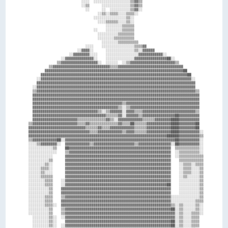
                            ░░░░  ░░░░░░░░░░░░░░░░░░▒▒▓▓▒▒                              

                            ░░▒▒      ░░░░░░░░░░░░░░▒▒▓▓▒▒                              

                              ░░      ░░  ░░░░░░░░░░▒▒▓▓░░                              

                                    ░░▒▒░░▒▒▒▒░░░░▒▒▒▒░░                                

                                  ░░░░░░░░░░░░░░░░▒▒░░                                  

                                    ░░░░▒▒▒▒▒▒░░░░▒▒░░                                  

                                        ░░░░░░░░▒▒▒▒▒▒                                  

                                  ░░    ░░░░░░░░▒▒▒▒▒▒                                  

                                    ░░░░░░░░░░▒▒▒▒▒▒▒▒                                  

                                    ░░░░░░░░▒▒▒▒▒▒▒▒▒▒                                  

                                      ░░░░░░░░▒▒▒▒▒▒▒▒▒▒                                

                              ░░░░    ░░░░░░░░░░░░░░░░▒▒▒▒▓▓                            

                          ░░▓▓▓▓░░      ░░░░░░░░░░░░░░▒▒░░▓▓▓▓▓▓                        

                      ░░▓▓▓▓▓▓▓▓░░░░    ░░░░░░░░░░░░░░░░▓▓▓▓▓▓▓▓▓▓▓▓░░                  

                  ░░▓▓▓▓▓▓▓▓▓▓▓▓▓▓░░    ░░░░░░░░░░░░░░▓▓▓▓▓▓▓▓▓▓▓▓▓▓▓▓██░░              

                ▒▒▓▓▓▓▓▓▓▓▓▓▓▓▓▓▓▓▓▓░░  ░░░░░░  ░░▒▒▓▓▓▓▓▓▓▓▓▓▓▓▓▓▓▓▓▓▓▓▓▓▒▒            

            ▒▒▓▓▓▓▓▓▓▓▓▓▓▓▓▓▓▓▓▓▓▓▓▓▓▓▓▓▓▓▒▒▒▒▓▓▓▓▓▓▓▓▓▓▓▓▓▓▓▓▓▓▓▓▓▓▓▓▓▓▓▓▓▓▓▓          

          ▓▓▓▓▓▓▓▓▓▓▓▓▓▓▓▓▓▓▓▓▓▓▓▓▓▓▓▓▓▓▓▓▓▓▓▓▓▓▓▓▓▓▓▓▓▓▓▓▓▓▓▓▓▓▓▓▓▓▓▓▓▓▓▓▓▓▓▓██        

        ▓▓▓▓▓▓▓▓▓▓▓▓▓▓▓▓▓▓▓▓▓▓▓▓▓▓▓▓▓▓▓▓▓▓▓▓▓▓▓▓▓▓▓▓▓▓▓▓▓▓▓▓▓▓▓▓▓▓▓▓▓▓▓▓▓▓▓▓▓▓▓▓██      

      ░░▓▓▓▓▓▓▓▓▓▓▓▓▓▓▓▓▓▓▓▓▓▓▓▓▓▓▓▓▓▓▓▓▓▓▓▓▓▓▓▓▓▓▓▓▓▓▓▓▓▓▓▓▓▓▓▓▓▓▓▓▓▓▓▓▓▓▓▓▓▓▓▓▓▓░░    

      ▓▓▓▓▓▓▓▓▓▓▓▓▓▓▓▓▓▓▓▓▓▓▓▓▓▓▓▓▓▓▓▓▓▓▓▓▓▓▓▓▓▓▓▓▓▓▓▓▓▓▓▓▓▓▓▓▓▓▓▓▓▓▓▓▓▓▓▓▓▓▓▓▓▓▓▓▓▓    

    ░░▓▓▓▓▓▓▓▓▓▓▓▓▓▓▓▓▓▓▓▓▓▓▓▓▓▓▓▓▓▓▓▓▓▓▓▓▓▓▓▓▓▓▓▓▓▓▓▓▓▓▓▓▓▓▓▓▓▓▓▓▓▓▓▓▓▓▓▓▓▓▓▓▓▓▓▓▓▓    

    ▒▒▓▓▓▓▓▓▓▓▓▓▓▓▓▓▓▓▓▓▓▓▓▓▓▓▓▓▓▓▓▓▓▓▓▓▓▓▓▓▓▓▓▓▓▓▓▓▓▓▓▓▓▓▓▓▓▓▓▓▓▓▓▓▓▓▓▓▓▓▓▓▓▓▓▓▓▓▓▓▒▒  

    ▓▓▓▓▓▓▓▓▓▓▓▓▓▓▓▓▓▓▓▓▓▓▓▓▓▓▓▓▓▓▓▓▓▓▓▓▓▓▓▓▓▓▓▓▓▓▓▓▓▓▓▓▓▓▓▓▓▓▓▓▓▓▓▓▓▓▓▓▓▓▓▓▓▓▓▓▓▓▓▓▓▓  

    ▓▓▓▓▓▓▓▓▓▓▓▓▓▓▓▓▓▓▓▓▓▓▓▓▓▓▓▓▓▓▓▓▓▓▓▓▓▓▓▓▓▓▓▓▓▓▓▓▓▓▓▓▓▓▓▓▓▓▓▓▓▓▓▓▓▓▓▓▓▓▓▓▓▓▓▓▓▓▓▓▓▓  

    ▓▓▓▓▓▓▓▓▓▓▓▓▓▓▓▓▓▓▓▓▓▓▓▓▓▓▓▓▓▓▓▓▓▓▓▓▓▓▓▓▓▓▓▓▒▒▓▓▓▓▓▓▓▓▓▓▓▓▓▓▓▓▓▓▓▓▓▓▓▓▓▓▓▓▓▓▓▓▓▓▓▓  

    ▓▓▓▓▓▓▓▓▓▓▓▓▓▓▓▓▓▓▓▓▓▓▓▓▓▓▓▓▓▓▓▓▓▓▓▓▓▓▓▓▓▓▒▒░░▒▒▓▓▓▓▓▓▓▓▓▓▓▓▓▓▓▓▓▓▓▓▓▓▓▓▓▓▓▓▓▓▓▓▓▓  

    ▓▓▓▓▓▓▓▓▓▓▓▓▓▓▓▓▓▓▓▓▓▓▓▓▓▓▓▓▓▓▓▓▒▒░░▒▒▓▓▓▓▓▓░░▓▓▓▓▒▒▒▒▓▓▓▓▓▓▓▓▓▓▓▓▓▓▓▓▓▓▓▓▓▓▓▓▓▓▒▒  

    ▓▓▓▓▓▓▓▓▓▓▓▓▓▓▓▓▓▓▓▓▓▓▓▓▓▓▓▓▓▓▓▓▓▓▓▓▒▒▒▒▒▒▓▓░░▓▓▓▓▓▓▒▒▓▓▓▓▓▓▓▓▓▓▓▓▓▓▓▓██▓▓▓▓▓▓▓▓▓▓  

    ▓▓▓▓▓▓▓▓▓▓▓▓▓▓▓▓▓▓▓▓▓▓▒▒▒▒▒▒▒▒▒▒▒▒▒▒▓▓▒▒░░▓▓▓▓▓▓▓▓▓▓▓▓▒▒▒▒▒▒▓▓▓▓▓▓▓▓████▓▓▓▓▓▓▓▓▓▓  

  ▒▒▓▓▓▓▓▓▓▓▓▓▓▓▓▓▓▓▓▓▓▓▓▓▒▒▒▒▓▓▒▒▒▒▒▒▒▒▒▒▒▒▒▒▓▓▒▒▒▒██▒▒▒▒▒▒▓▓▓▓▓▓▓▓▓▓▓▓████▓▓▓▓▓▓▓▓██  

  ▓▓▓▓▓▓▓▓▓▓▓▓▓▓▓▓▓▓▓▓▓▓▓▓▓▓▓▓▒▒▒▒▒▒▓▓▒▒▒▒▓▓▓▓▓▓▓▓▓▓▓▓▒▒▒▒▒▒▓▓▓▓▓▓▓▓▓▓▓▓████▓▓▓▓▓▓▓▓██  

  ▓▓▓▓▓▓▓▓▓▓▓▓▓▓▓▓▓▓▓▓▓▓▓▓▓▓▓▓▓▓▒▒▒▒▓▓▓▓▓▓▓▓▓▓▓▓▒▒▓▓▓▓▒▒▒▒▒▒▓▓▓▓▓▓▓▓▓▓▓▓████▓▓▓▓▓▓▓▓▓▓░░

  ▓▓▓▓▓▓▓▓▓▓▓▓▓▓▓▓▓▓▓▓▓▓▓▓▓▓▓▓▓▓▓▓▓▓▓▓▓▓▓▓▓▓▓▓▓▓▓▓▓▓▓▓▓▓▓▓▓▓▓▓▓▓▓▓▓▓▓▓██████▓▓▓▓▓▓▓▓▓▓▒▒

  ▒▒▓▓▓▓▓▓▓▓▓▓▓▓██░░▓▓▓▓▓▓▓▓▓▓▓▓▓▓▓▓▓▓▓▓▓▓▓▓▓▓▓▓▓▓▓▓▓▓▓▓▓▓▓▓▓▓▓▓▓▓▓▓▓▓▓▓▓▓██▓▓▓▓▓▓▓▓▓▓░░

  ░░░░▒▒▓▓▓▓▓▓▓▓░░  ▓▓▓▓▓▓▓▓▓▓▓▓▒▒▓▓▓▓▓▓▓▓▓▓▓▓▓▓▓▓▓▓▓▓▒▒▓▓▓▓▓▓▓▓▓▓▓▓▓▓▓▓░░██▓▓▓▓▓▓▓▓▓▓░░

  ░░░░░░░░░░░░▒▒    ██▓▓▓▓▓▓▓▓▓▓▓▓▓▓▓▓▓▓▓▓▓▓▓▓▓▓▓▓▓▓▓▓▓▓▓▓▓▓▓▓▓▓▓▓▓▓▓▓▓▓  ▒▒▒▒▒▒▒▒▒▒▒▒░░

  ░░░░░░░░░░░░░░    ▒▒▓▓▓▓▓▓▓▓▓▓▓▓▓▓▓▓▓▓▓▓▓▓▓▓▓▓▓▓▓▓▓▓▓▓▓▓▓▓▓▓▓▓▓▓▓▓▓▓▓▓  ░░▒▒▒▒▒▒▒▒▒▒░░

  ░░░░░░░░░░░░      ▓▓▓▓▓▓▓▓▓▓▓▓▓▓▓▓▓▓▓▓▓▓▓▓▓▓▓▓▓▓▓▓▓▓▓▓▓▓▓▓▓▓▓▓▓▓▓▓▓▓▓▓  ░░▒▒▒▒▒▒▒▒▒▒▒▒

  ░░░░░░░░░░▒▒      ▓▓▓▓▓▓▓▓▓▓▓▓▓▓▓▓▓▓▓▓▓▓▓▓▓▓▓▓▓▓▓▓▓▓▓▓▓▓▓▓▓▓▓▓▓▓▓▓▓▓▓▓    ▒▒▒▒▒▒▒▒▒▒▒▒

  ░░░░░░░░▒▒░░      ▓▓▓▓▓▓▓▓▓▓▓▓▓▓▓▓▓▓▓▓▓▓▓▓▓▓▓▓▓▓▓▓▓▓▓▓▓▓▓▓▓▓▓▓▓▓▓▓▓▓▓▓    ░░▒▒▒▒░░▒▒▒▒

  ░░░░░░▒▒▒▒░░      ▓▓▓▓▓▓▓▓▓▓▓▓▓▓▓▓▓▓▓▓▓▓▓▓▓▓▓▓▓▓▓▓▓▓▓▓▓▓▓▓▓▓▓▓▓▓▓▓▓▓▓▓    ░░▒▒▒▒░░░░▒▒

  ░░░░░░▒▒░░░░      ▓▓▓▓▓▓▓▓▓▓▓▓▓▓▓▓▓▓▓▓▓▓▓▓▓▓▓▓▓▓▓▓▓▓▓▓▓▓▓▓▓▓▓▓▓▓▓▓▓▓▓▓    ░░▒▒▒▒░░░░▒▒

  ░░░░░░▒▒▒▒▒▒      ▓▓▓▓▓▓▓▓▓▓▓▓▓▓▓▓▓▓▓▓▓▓▓▓▓▓▓▓▓▓▓▓▓▓▓▓▓▓▓▓▓▓▓▓▓▓▓▓▓▓▓▓    ░░▒▒░░░░░░▒▒

  ░░░░░░░░▒▒▒▒    ░░▓▓▓▓▓▓▓▓▓▓▓▓▓▓▓▓▓▓▓▓▓▓▓▓▓▓▓▓▓▓▓▓▓▓▓▓▓▓▓▓▓▓▓▓▓▓▓▓▓▓▓▓    ░░░░░░░░░░▒▒

  ░░░░░░░░▒▒▒▒    ░░▓▓▓▓▓▓▓▓▓▓▓▓▓▓▓▓▓▓▓▓▓▓▓▓▓▓▓▓▓▓▓▓▓▓▓▓▓▓▓▓▓▓▓▓▓▓▓▓▓▓██    ░░░░░░░░░░▒▒

  ░░░░░░░░░░▒▒    ▓▓▓▓▓▓▓▓▓▓▓▓▓▓▓▓▓▓▓▓▓▓▓▓▓▓▓▓▓▓▓▓▓▓▓▓▓▓▓▓▓▓▓▓▓▓▓▓▓▓▓▓▓▓    ░░░░░░░░░░▒▒

  ░░░░░░░░░░▒▒    ▓▓▓▓▓▓▓▓▓▓▓▓▓▓▓▓▓▓▓▓▓▓▓▓▓▓▓▓▓▓▓▓▓▓▓▓▓▓▓▓▓▓▓▓▓▓▓▓▓▓▓▓▓▓    ░░░░░░░░░░▒▒

  ░░░░░░░░▒▒▒▒    ▒▒▓▓▓▓▓▓▓▓▓▓▓▓▓▓▓▓▓▓▓▓▓▓▓▓▓▓▓▓▓▓▓▓▓▓▓▓▓▓▓▓▓▓▓▓▓▓▓▓▓▓▓▓░░░░░░░░░░░░░░▒▒

  ░░░░░░░░▒▒▒▒    ▓▓▓▓▓▓▓▓▓▓▓▓▓▓▓▓▓▓▓▓▓▓▓▓▓▓▓▓▓▓▓▓▓▓▓▓▓▓▓▓▓▓▓▓▓▓▓▓▓▓▓▓▓▓░░░░░░░░░░░░▒▒▒▒

  ░░░░░░░░▒▒▒▒░░  ▓▓▓▓▓▓▓▓▓▓▓▓▓▓▓▓▓▓▓▓▓▓▓▓▓▓▓▓▓▓▓▓▓▓▓▓▓▓▓▓▓▓▓▓▓▓▓▓▓▓▓▓▓▓▒▒░░▒▒░░░░░░▒▒░░

  ░░░░░░░░░░▒▒    ▒▒▓▓▓▓▓▓▓▓▓▓▓▓▓▓▓▓▓▓▓▓▓▓▓▓▓▓▓▓▓▓▓▓▓▓▓▓▓▓▓▓▓▓▓▓▓▓▓▓▓▓▓▓██░░▒▒░░░░░░▒▒░░

  ░░░░░░░░░░▒▒    ▒▒▓▓▓▓▓▓▓▓▓▓▓▓▓▓▓▓▓▓▓▓▓▓▓▓▓▓▓▓▓▓▓▓▓▓▓▓▓▓▓▓▓▓▓▓▓▓▓▓▓▓▓▓▓▓░░▒▒░░░░▒▒▒▒░░

    ░░░░░░░░▒▒░░  ░░▓▓▓▓▓▓▓▓▓▓▓▓▓▓▓▓▓▓▓▓▓▓▓▓▓▓▓▓▓▓▓▓▓▓▓▓▓▓▓▓▓▓▓▓▓▓▓▓▓▓▓▓▓▓░░▒▒░░░░▒▒▒▒  

    ░░░░░░░░▒▒░░    ▓▓▓▓▓▓▓▓▓▓▓▓▓▓▓▓▓▓▓▓▓▓▓▓▓▓▓▓▓▓▓▓▓▓▓▓▓▓▓▓▓▓▓▓▓▓▓▓▓▓▓▓██░░▒▒░░░░▒▒▒▒  

    ░░░░░░░░▒▒░░  ░░▓▓▓▓▓▓▓▓▓▓▓▓▓▓▓▓▓▓▓▓▓▓▓▓▓▓▓▓▓▓▓▓▓▓▓▓▓▓▓▓▓▓▓▓▓▓▓▓▓▓▓▓██░░▒▒░░░░▒▒▒▒  
