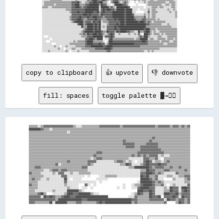
░░▒▒▒▒▒▒▒▒▒▒▒▒▒▒▒▒▒▒▒▒▒▒▒▒▒▒▒▒▓▓▓▓▓▓██▒▒░░░░▒▒▒▒▓▓▓▓████▓▓████▒▒▒▒░░  ▒▒▓▓████▒▒░░▒▒▓▓▒▒░░    ░░  ░░░░░░▒▒░░▒▒▒▒▒▒▒▒▒▒▒▒▒▒▒▒▒▒░░░░▒▒▒▒▒▒░░

░░▒▒▒▒▒▒▒▒▒▒░░▒▒▒▒▒▒▒▒▒▒▒▒▒▒▒▒▓▓▓▓████▒▒▒▒▒▒▓▓▓▓██████████▒▒██▓▓▓▓░░░░  ░░████████▓▓▓▓▒▒        ░░        ░░▒▒▒▒▒▒▒▒▒▒▒▒▒▒░░░░▒▒▒▒░░▒▒▒▒░░

▒▒▒▒▒▒░░░░▒▒▒▒▒▒▒▒▒▒▒▒▒▒▒▒▒▒▒▒▓▓▓▓████▓▓▒▒▓▓▓▓████████████░░████████▒▒▓▓▒▒░░████████████▓▓  ░░░░░░░░░░░░  ░░░░░░▒▒▒▒▒▒░░▒▒▒▒░░░░░░░░▒▒▒▒░░

░░░░░░░░░░░░░░░░░░░░░░░░▒▒▒▒▒▒▓▓▓▓▓▓▓▓▓▓▓▓▓▓██████████████░░▓▓██▓▓████▓▓▓▓▒▒████████▓▓██████░░░░░░  ░░░░░░░░▒▒░░▒▒▒▒░░░░░░░░░░░░▒▒░░░░▒▒░░

░░░░░░░░░░░░░░░░░░░░░░░░░░░░▒▒▓▓▓▓▓▓██▓▓▓▓▓▓████████▓▓▓▓██▒▒▓▓██▓▓▓▓▓▓▓▓████████████▓▓██████░░░░        ░░░░▓▓░░▒▒▒▒▒▒░░░░░░░░░░░░▒▒░░░░▒▒

░░░░░░░░░░░░░░░░░░░░░░░░░░░░░░▓▓▓▓▓▓▓▓▓▓▓▓████▓▓██▓▓▓▓▓▓▓▓▒▒██▓▓▓▓▓▓▓▓▓▓████████████▓▓██████▓▓░░░░░░░░░░▒▒░░▒▒░░▒▒▒▒░░░░░░░░░░░░░░░░░░░░▒▒

░░░░░░░░░░░░░░░░░░░░░░░░░░░░▒▒▓▓▓▓▓▓▓▓██▓▓▓▓▓▓██▓▓▓▓████▓▓▓▓▓▓▒▒▓▓▓▓▓▓▓▓████████████▓▓████████▒▒▒▒▒▒▒▒▒▒▓▓░░▒▒░░▒▒▒▒░░░░░░░░░░░░░░░░░░░░▒▒

░░░░░░░░░░░░░░░░░░░░░░░░░░░░▒▒▓▓▓▓▓▓████▓▓▒▒▒▒▓▓▓▓▓▓▓▓██▓▓▓▓▒▒▒▒▒▒▓▓▓▓▓▓▓▓██▓▓██████▓▓████████▓▓▒▒▒▒▒▒▓▓▓▓▒▒▒▒▒▒▒▒▒▒░░▒▒░░░░░░░░░░░░░░░░░░

░░░░░░░░░░░░░░░░░░░░░░░░░░░░░░▒▒▓▓████████▒▒▓▓▓▓▓▓▒▒██▓▓▓▓██░░▒▒▒▒▒▒▓▓▓▓▓▓▓▓▓▓▓▓████▓▓████████████▓▓████▓▓▒▒▓▓▒▒░░▒▒▒▒▒▒▒▒▒▒▒▒░░░░░░░░░░░░

░░░░░░░░░░░░░░░░░░░░░░░░░░░░░░░░░░░░▓▓████▒▒▓▓██████▓▓██▓▓██░░░░░░▒▒▓▓▓▓▓▓▓▓██▓▓████▓▓████████████████████▓▓▓▓▒▒▒▒▒▒▒▒▒▒▒▒░░░░░░▒▒░░░░░░░░

░░░░░░░░░░░░░░░░░░░░░░░░░░░░░░░░░░░░░░░░██▒▒▒▒██████▓▓██▓▓██░░▒▒░░▓▓▓▓▓▓▓▓██▓▓████████████████████████████▒▒▒▒▒▒▒▒▒▒▒▒▒▒▒▒▒▒▒▒▒▒▒▒▒▒░░░░░░

░░░░░░░░░░░░░░░░░░░░░░░░░░░░░░░░░░░░░░░░░░▒▒▓▓██████▓▓██▓▓██░░░░░░▓▓▓▓▓▓▓▓██▓▓▓▓████████████████████████▓▓████▒▒▒▒▒▒░░▒▒▒▒▒▒▒▒▒▒▒▒▒▒▒▒▒▒▒▒

░░░░░░░░░░░░░░░░░░░░░░░░░░░░░░░░░░░░░░░░▒▒▓▓████████▓▓██████▓▓▒▒▒▒██▓▓▓▓▓▓▒▒██▓▓██████▓▓▓▓▒▒▒▒░░░░██▒▒▒▒▓▓████▒▒░░▒▒░░░░▒▒▒▒▒▒▒▒▒▒▒▒▒▒▒▒▒▒

░░░░░░░░░░░░░░░░░░░░░░░░░░░░░░░░░░░░░░▒▒▒▒▓▓▒▒██▓▓▓▓████▓▓██▓▓▒▒░░▒▒▓▓██▓▓░░░░▒▒░░░░░░░░▒▒░░░░▒▒░░▓▓░░  ████▓▓▒▒░░▒▒▒▒▒▒░░▒▒░░▒▒▒▒▒▒▒▒▒▒▒▒

░░    ░░░░░░░░░░░░░░░░░░░░░░░░░░░░░░░░░░▒▒▒▒▒▒▓▓▓▓▓▓██████████░░▓▓▓▓▓▓██▓▓░░░░░░░░░░░░░░░░░░░░░░░░▒▒▓▓▒▒████▒▒░░░░░░░░▒▒▒▒░░░░░░▒▒▒▒▒▒▒▒▒▒

░░░░░░░░  ░░░░░░░░░░░░░░░░░░░░░░░░░░░░░░░░░░▓▓▓▓████▓▓▒▒██████  ░░░░▓▓██▒▒▒▒▒▒▒▒▒▒▒▒▒▒▒▒▒▒▒▒▒▒░░▒▒▒▒████████░░▒▒▒▒░░░░▒▒▒▒▒▒▒▒░░▒▒▒▒▒▒░░▒▒

░░░░    ░░░░░░░░░░░░░░░░░░░░░░░░▒▒░░▒▒▒▒▒▒▒▒▓▓██████▒▒▒▒▒▒▒▒▒▒░░  ░░████▓▓▓▓▓▓▓▓▓▓▓▓▓▓▓▓▓▓▓▓▓▓▓▓▓▓▓▓▓▓████▓▓▒▒▒▒▒▒▒▒▒▒▒▒░░▒▒▒▒▒▒▒▒░░░░▒▒▒▒

░░░░░░░░░░    ░░░░░░░░░░░░░░▒▒▒▒▒▒▒▒▒▒▒▒▒▒▒▒▓▓██████▓▓▓▓▓▓██▓▓▓▓░░▒▒██████████████████████████▓▓▓▓▓▓▓▓▓▓▓▓▓▓▒▒▒▒▒▒▒▒▒▒▒▒▒▒▒▒░░░░▒▒▒▒▒▒▒▒▒▒

░░░░░░░░░░░░▒▒░░░░  ░░░░▒▒░░░░░░░░▒▒▒▒▒▒▒▒▒▒▓▓▓▓▓▓████████████▓▓▓▓██████▓▓▓▓▓▓▓▓▓▓▓▓▓▓▓▓▓▓▓▓▓▓▓▓▓▓▓▓▒▒▒▒▒▒▒▒▒▒▒▒▒▒▒▒▒▒▒▒▒▒▒▒▒▒▒▒▒▒▒▒▒▒▒▒▒▒

░░░░░░░░░░░░░░░░▒▒░░░░  ░░░░░░▒▒▒▒░░░░░░▒▒▒▒▒▒▒▒▒▒▒▒▒▒▓▓▓▓▓▓▓▓▓▓██████▓▓▒▒▒▒▒▒▒▒▒▒▒▒▒▒▒▒▒▒▒▒▒▒▒▒▒▒▒▒▒▒▒▒▒▒▒▒▒▒▒▒▒▒▒▒▒▒▒▒░░░░░░░░░░░░░░░░░░

copy to clipboard
👍 upvote
👎 downvote
fill: spaces
toggle palette ▓→✊🏽
▒▒▒▒▒▒░░▒▒▓▓▓▓▓▓▓▓▓▓▓▓▓▓▓▓▓▓▓▓▒▒░░░░▒▒▒▒▒▒▒▒▒▒▒▒▓▓▓▓▓▓▓▓▓▓▓▓▓▓▒▒▓▓▓▓▓▓▓▓▓▓▓▓▓▓▓▓▓▓▓▓▓▓▒▒▓▓▓▓▓▓▓▓▒▒▓▓▓▓▒▒▓▓▒▒▓▓

████████▓▓▒▒▒▒░░▒▒▒▒▒▒▒▒▒▒▒▒▒▒▒▒▒▒▒▒▒▒▒▒▒▒▒▒▒▒▒▒▒▒▒▒▒▒▒▒▒▒▒▒▒▒▒▒▒▒▒▒▒▒▒▒▒▒▒▒▒▒▒▒▒▒▒▒▒▒▒▒▒▒▒▒▒▒▒▒▒▒▒▒▒▒▒▒▒▒▒▒▒▒

▒▒▒▒▒▒▒▒▒▒▒▒▒▒▒▒▒▒▒▒▒▒▒▒▒▒░░▒▒▒▒▒▒▒▒▒▒▒▒▒▒▒▒▒▒▒▒▒▒▒▒▒▒▒▒▒▒▒▒▒▒▒▒▒▒▒▒▒▒▒▒▒▒▒▒▒▒▒▒▒▒▒▒▒▒▒▒▒▒▒▒▒▒▒▒▒▒▒▒▒▒▒▒▒▒▒▒▒▒

▒▒▒▒▒▒▒▒▒▒▒▒▒▒▒▒▒▒▒▒▒▒▒▒▒▒▒▒▒▒▒▒▒▒▒▒▒▒▒▒▒▒▒▒▒▒▒▒▒▒▒▒▒▒▒▒▒▒▒▒▒▒▒▒▒▒▒▒▒▒▒▒▒▒▒▒▒▒▒▒▒▒▒▒▒▒▒▒▒▒▒▒▒▒▒▒▒▒▒▒▒▒▒▒▒▒▒▒▒▒

▒▒▒▒▒▒▒▒▒▒▒▒▒▒▒▒▒▒▒▒▒▒▒▒▒▒▒▒▒▒▒▒▒▒▒▒▒▒▒▒▒▒▒▒▒▒▒▒▒▒▒▒▒▒▒▒▒▒▒▒▒▒▒▒▒▒▒▒▒▒▒▒▒▒▒▒▒▒▒▒▒▒▒▒▓▓▒▒▒▒▒▒▒▒▒▒▒▒▒▒▒▒▒▒▒▒▒▒▒▒

▒▒▒▒▒▒▒▒▒▒▒▒▒▒▒▒▒▒▒▒▒▒▒▒▒▒▒▒▒▒▒▒▒▒▒▒▒▒▒▒▒▒▒▒▒▒▒▒▒▒▒▒▒▒▒▒▒▒▒▒▒▒▒▒▓▓▒▒▒▒▒▒▒▒▒▒▒▒▒▒▒▒▓▓▒▒▒▒▒▒▒▒▒▒▒▒▒▒▒▒▒▒▒▒▒▒▒▒▒▒

▒▒▒▒▒▒▒▒▒▒▒▒▒▒▒▒▒▒▒▒▒▒▒▒▒▒▒▒▒▒▒▒▒▒▒▒▒▒▒▒▒▒▒▒▒▒▒▒▒▒▒▒▒▒▒▒▒▒▒▒▒▒▒▒▓▓▓▓▓▓▓▓▒▒▒▒▒▒▒▒▓▓▓▓▓▓▓▓▒▒▒▒▒▒▒▒▒▒▒▒▒▒▒▒▒▒▒▒▒▒

▒▒▒▒▒▒▒▒▒▒▒▒▒▒▒▒▒▒▒▒▒▒▒▒▒▒▒▒▒▒▒▒▒▒▒▒▒▒▒▒▒▒▒▒▒▒▒▒▒▒▒▒▒▒▒▒▒▒▒▒▒▒▒▒▒▒▓▓▓▓▓▓▒▒▒▒▓▓▓▓▓▓▓▓▓▓▓▓▒▒▒▒▒▒▒▒▒▒▒▒▒▒▒▒▒▒▒▒▒▒

▒▒▒▒▒▒▒▒▒▒▒▒▒▒▒▒▒▒▒▒▒▒▒▒▒▒▒▒▒▒▒▒▒▒▒▒▒▒▒▒▒▒▒▒▒▒▒▒▒▒▒▒▒▒▒▒▒▒▒▒▒▒▒▒▒▒▒▒▒▒▒▒▒▒▒▒▓▓▓▓▓▓▓▓▓▓▓▓▓▓▒▒▒▒▒▒▒▒▒▒▒▒▒▒▒▒▒▒▒▒

▒▒▒▒▒▒▒▒▒▒▒▒▒▒▒▒▒▒▒▒▒▒▒▒▒▒▒▒▒▒▒▒▒▒▒▒▒▒▒▒▒▒▒▒▒▒▓▓▓▓▒▒▒▒▒▒▒▒▒▒▒▒▒▒▒▒▒▒▒▒▒▒▒▒▓▓▓▓▓▓▓▓▓▓▓▓▓▓▓▓▓▓▒▒▒▒▒▒▒▒▒▒▒▒▒▒▒▒▒▒

▒▒▒▒▒▒▒▒▒▒▒▒▒▒▒▒▒▒▒▒▒▒▒▒▒▒▒▒▒▒▒▒▒▒▒▒▒▒▒▒▒▒▒▒▓▓▒▒▒▒▒▒▒▒▒▒▒▒▒▒▒▒▒▒▒▒▒▒▒▒▓▓▒▒▓▓▒▒▓▓▒▒▓▓▓▓▓▓░░▒▒░░░░▒▒▒▒▒▒▒▒▒▒▒▒▒▒

▒▒▒▒▒▒▒▒▒▒▒▒▒▒▒▒▒▒▒▒▒▒▒▒▒▒▒▒▒▒▒▒▒▒▒▒▒▒▒▒▒▒░░▒▒▓▓▓▓▒▒▒▒▒▒▒▒▒▒▒▒▒▒▒▒▒▒░░░░░░░░░░▓▓▓▓▒▒▒▒▓▓░░  ▒▒▒▒▒▒▒▒▒▒▒▒▒▒▒▒▒▒

▒▒▒▒▒▒▒▒▒▒▒▒▒▒▒▒▒▒▒▒▒▒▒▒▒▒▓▓▒▒▒▒▒▒▒▒▒▒▒▒▓▓▓▓▓▓░░░░░░░░░░░░▒▒▓▓▓▓▒▒░░▒▒░░  ░░░░▓▓██▓▓░░▒▒▒▒░░▒▒▓▓▒▒▒▒▒▒▒▒▒▒▒▒▒▒

▒▒▒▒▒▒▒▒▒▒▒▒▒▒▒▒▒▒▓▓░░▒▒▒▒▒▒▒▒▒▒▒▒▒▒▒▒▒▒▓▓▒▒░░░░░░░░░░░░░░░░░░▒▒▒▒██▓▓░░░░░░▒▒▓▓██▓▓▓▓▓▓██▓▓▓▓▒▒▒▒▒▒▒▒▒▒▒▒▒▒▒▒

▒▒▒▒▓▓▓▓▒▒▒▒▒▒▒▒▒▒▒▒▒▒▒▒▒▒▒▒▒▒▒▒▒▒▒▒▓▓▓▓░░░░░░░░░░░░░░░░░░░░░░░░░░░░▒▒▒▒██████████▓▓▒▒▓▓▓▓▓▓▒▒▒▒▓▓▒▒▒▒▓▓▒▒▒▒▒▒

▒▒▒▒▒▒▒▒▒▒░░░░▒▒▓▓▓▓▒▒▓▓▓▓▒▒▒▒▒▒▒▒▒▒▒▒▒▒░░░░░░░░░░░░░░░░░░░░░░░░░░░░░░░░░░░░▒▒▒▒██▓▓▓▓▒▒▒▒▒▒▓▓▓▓▒▒▒▒▒▒▒▒▒▒▓▓▒▒

▓▓▒▒▒▒▒▒░░░░░░░░▒▒░░▓▓▓▓░░░░▒▒░░░░▒▒▒▒▒▒▒▒░░░░░░░░░░░░░░░░░░░░░░░░░░░░░░░░░░▓▓▓▓████▓▓▒▒▓▓▒▒░░░░░░░░▓▓▒▒▒▒▒▒▒▒

▒▒▒▒▒▒▒▒▒▒░░░░░░░░░░░░▓▓▓▓░░░░░░░░░░░░  ░░      ░░░░▒▒▒▒▒▒▒▒░░░░░░░░░░░░░░░░██▓▓██▒▒▒▒▓▓░░░░░░▒▒▒▒░░░░▒▒▒▒▓▓▓▓

▒▒▓▓▒▒▒▒░░░░▒▒░░░░░░░░░░██░░  ░░░░░░          ░░░░░░░░                      ██████▓▓▒▒▓▓░░░░      ▒▒░░░░░░▒▒▓▓

▒▒▒▒▒▒░░░░░░░░░░░░░░░░░░▓▓░░░░░░░░░░░░░░░░░░░░  ░░                        ░░████████▓▓▒▒▓▓▒▒░░░░░░░░░░░░░░▒▒▒▒

▓▓▒▒▒▒░░░░░░░░░░░░░░░░░░▒▒░░░░░░░░    ▓▓░░  ░░                  ░░    ░░▒▒▒▒▓▓██████▓▓▒▒▒▒▓▓░░  ░░▒▒░░░░░░░░▓▓

▒▒▒▒▒▒░░░░░░░░░░░░░░░░░░░░▒▒░░░░░░  ░░░░  ░░                ░░  ░░    ░░░░▓▓██████▓▓▓▓░░░░░░▒▒░░██▓▓▓▓░░████▓▓

▒▒▒▒░░░░░░░░░░░░▒▒░░░░░░░░████████▒▒░░                                    ████▓▓▓▓██▓▓░░░░░░▒▒▒▒██▓▓▓▓░░▓▓██▓▓

▒▒▒▒▒▒▓▓██▒▒    ░░░░░░░░▒▒████▓▓▓▓████████▒▒░░░░                      ░░▒▒██▓▓▒▒▒▒██▓▓░░░░░░████▓▓▓▓██▒▒▓▓▓▓▓▓

▓▓▓▓▓▓▓▓░░██▓▓██▓▓▒▒▒▒▓▓████▓▓▓▓██████████████████████              ░░░░▓▓▒▒▒▒▒▒▒▒██▓▓▓▓██  ▓▓▓▓▓▓██▓▓░░██▓▓▓▓

▓▓▓▓▓▓▓▓▓▓▓▓▓▓▓▓▓▓▒▒████████████████▓▓▓▓██████████████████████████████▓▓▓▓▒▒▒▒▒▒▒▒▓▓▓▓▓▓▓▓▓▓░░██▓▓▓▓▒▒▓▓▓▓▒▒▓▓
