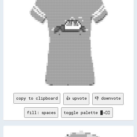
          ░░▒▒▒▒▒▒▒▒▒▒▒▒▒▒▒▒▒▒▒▒▒▒▒▒▒▒▒▒▒▒▒▒▒▒▒▒▒▒▒▒▒▒▒▒▒▒▒▒▒▒▒▒▒▒▒▒▒▒▒▒▒▒▒▒▒▒▒▒▒▒▒▒▒▒▒▒▒▒▒▒▒▒▒▒▒▒▒▒▒▒▒▒▒▒▒▒▒▒▒▒▒▒▒▒▒▒░░        

          ▒▒▒▒▒▒▒▒▒▒▒▒▒▒▒▒▒▒▒▒▒▒▒▒▒▒▒▒▒▒▒▒▒▒▒▒▒▒▒▒▒▒▒▒▒▒▒▒▒▒▒▒▒▒▒▒▒▒▒▒▒▒▒▒▒▒▒▒▒▒▒▒▒▒▒▒▒▒▒▒▒▒▒▒▒▒▒▒▒▒▒▒▒▒▒▒▒▒▒▒▒▒▒▒▒▒▒▒▒▒        

        ░░▒▒▒▒▒▒▒▒▒▒▒▒▒▒▒▒▒▒▒▒▒▒▒▒▒▒▒▒▒▒▒▒▒▒▒▒▒▒▒▒▒▒▒▒▒▒▒▒▒▒▒▒▒▒▒▒▒▒▒▒▒▒▒▒▒▒▒▒▒▒▒▒▒▒▒▒▒▒▒▒▒▒▒▒▒▒▒▒▒▒▒▒▒▒▒▒▒▒▒▒▒▒▒▒▒▒▒▒▒▒░░      

          ▒▒▒▒▒▒▒▒▒▒▒▒▒▒▒▒▒▒▒▒▒▒▒▒▒▒▒▒▒▒▒▒▒▒▒▒▒▒▒▒▒▒▒▒▒▒▒▒▒▒▒▒▒▒▒▒▒▒▒▒▒▒▒▒▒▒▒▒▒▒▒▒▒▒▒▒▒▒▒▒▒▒▒▒▒▒▒▒▒▒▒▒▒▒▒▒▒▒▒▒▒▒▒▒▒▒▒▒░░░░      

      ▒▒░░  ░░▒▒▒▒▒▒▒▒▒▒▒▒▒▒▒▒▒▒▒▒▒▒▒▒▒▒▒▒▒▒▒▒▒▒▒▒▒▒▒▒▒▒▒▒▒▒▒▒▒▒▒▒▒▒▒▒▒▒▒▒▒▒▒▒▒▒▒▒▒▒▒▒▒▒▒▒▒▒▒▒▒▒▒▒▒▒▒▒▒▒▒▒▒▒▒▒▒▒▒▒▒▒░░  ▒▒░░    

    ░░░░▒▒░░  ░░▒▒▒▒▒▒▒▒▒▒▒▒▒▒▒▒▒▒▒▒▒▒▒▒▒▒▒▒▒▒▒▒▒▒▒▒▒▒▒▒▒▒▒▒▒▒▒▒▒▒▒▒▒▒▒▒▒▒▒▒▒▒▒▒▒▒▒▒▒▒▒▒▒▒▒▒▒▒▒▒▒▒▒▒▒▒▒▒▒▒▒▒▒▒▒▒▒▒░░  ▒▒░░      

  ░░▒▒░░  ░░▒▒  ░░▒▒▒▒▒▒▒▒▒▒▒▒▒▒▒▒▒▒▒▒▒▒▒▒▒▒▒▒▒▒▒▒▒▒▒▒▒▒▒▒▒▒▒▒▒▒▒▒▒▒▒▒▒▒▒▒▒▒▒▒▒▒▒▒▒▒▒▒▒▒▒▒▒▒▒▒▒▒▒▒▒▒▒▒▒▒▒▒▒▒▒▒▒▒  ░░▒▒░░  ▒▒░░  

░░▒▒▒▒▒▒░░  ░░▒▒  ░░▒▒▒▒▒▒▒▒▒▒▒▒▒▒▒▒▒▒▒▒▒▒▒▒▒▒▒▒▒▒▒▒▒▒▒▒▒▒▒▒▒▒▒▒▒▒▒▒▒▒▒▒▒▒▒▒▒▒▒▒▒▒▒▒▒▒▒▒▒▒▒▒▒▒▒▒▒▒▒▒▒▒▒▒▒▒▒▒░░  ░░▒▒░░░░▒▒▒▒▒▒░░

░░▒▒▒▒▒▒▒▒▒▒  ░░▒▒░░  ░░▒▒▒▒▒▒▒▒▒▒▒▒▒▒▒▒▒▒▒▒▒▒▒▒▒▒▒▒▒▒▒▒▒▒▒▒▒▒▒▒▒▒▒▒▒▒▒▒▒▒▒▒▒▒▒▒▒▒▒▒▒▒▒▒▒▒▒▒▒▒▒▒▒▒▒▒▒▒▒▒▒▒    ░░░░  ░░▒▒▒▒▒▒▒▒▒▒

  ▒▒▒▒▒▒▒▒▒▒▒▒░░  ░░▒▒░░  ▒▒▒▒▒▒▒▒▒▒▒▒▒▒▒▒▒▒▒▒▒▒▒▒▒▒▒▒▒▒▒▒▒▒▒▒▒▒▒▒▒▒▒▒▒▒▒▒▒▒▒▒▒▒▒▒▒▒▒▒▒▒▒▒▒▒▒▒▒▒▒▒▒▒▒▒░░  ░░▒▒░░  ░░▒▒▒▒▒▒▒▒▓▓▒▒

    ▒▒▒▒▒▒▒▒▒▒▒▒▒▒  ░░░░▒▒▒▒▒▒▒▒▒▒▒▒▒▒▒▒▒▒▒▒▒▒▒▒▒▒▒▒▒▒▒▒▒▒▒▒▒▒▒▒▒▒▒▒▒▒▒▒▒▒▒▒▒▒▒▒▒▒▒▒▒▒▒▒▒▒▒▒▒▒▒▒▒▒▒▒▒▒▒▒▒▒░░  ░░▒▒▒▒▒▒▒▒▒▒▓▓░░  

      ░░▒▒▒▒▒▒▒▒▒▒▒▒▒▒░░░░▓▓▒▒▒▒▒▒▒▒▒▒▒▒▒▒▒▒▒▒▒▒▒▒▒▒▒▒▒▒▒▒▒▒▒▒▒▒▒▒▒▒░░░░▒▒▒▒▒▒▒▒░░░░░░▒▒▒▒▒▒▒▒▒▒▒▒▒▒▓▓▒▒░░░░▒▒▒▒▒▒▒▒▒▒▒▒▓▓░░    

        ░░▒▒▒▒▒▒▒▒▒▒▒▒▒▒▓▓░░▒▒▒▒▒▒▒▒▒▒▒▒▒▒▒▒▒▒▒▒▒▒▒▒▒▒▒▒▒▒▒▒▒▒▒▒▒▒░░▒▒▒▒░░▒▒▒▒▒▒▒▒▒▒▒▒▒▒▒▒▒▒▒▒▒▒▒▒▒▒▓▓░░▒▒▒▒▒▒▒▒▒▒▒▒▓▓▓▓░░      

            ░░▒▒▒▒▒▒▒▒▓▓▒▒  ░░▒▒▒▒▒▒▒▒▒▒▒▒▒▒▒▒▒▒▒▒▒▒▒▒▒▒▒▒░░▒▒████▓▓████▓▓▓▓██▓▓▒▒▒▒▒▒░░▒▒▒▒▒▒▒▒▒▒▒▒▒▒  ░░▒▒▒▒▒▒▓▓▓▓▒▒░░        

                ░░▒▒▓▓▒▒░░  ░░▒▒▒▒▒▒▒▒▒▒▒▒▒▒▒▒▒▒▒▒▒▒▒▒▒▒▒▒▒▒██  ▓▓▒▒▓▓  ▓▓▓▓▓▓  ██▒▒▒▒▒▒▒▒▒▒▒▒▒▒▒▒▒▒▒▒    ░░▓▓▓▓▒▒░░            

                    ░░░░      ▒▒▒▒▒▒▒▒▒▒▒▒▒▒▒▒▒▒▒▒▒▒▒▒▒▒▒▒██  ▒▒▒▒▒▒▓▓  ▒▒▓▓▒▒▒▒  ██▒▒▒▒▒▒▒▒▒▒▒▒▒▒▒▒░░      ░░░░                

                              ▒▒▒▒▒▒▒▒▒▒▒▒▒▒▒▒▒▒▒▒▒▒██████  ▒▒▒▒▒▒▒▒▒▒  ▒▒▒▒▒▒▓▓    ▓▓▒▒▒▒▒▒▒▒▒▒▒▒▒▒░░                          

                              ▒▒▒▒▒▒▒▒▒▒▒▒▒▒████████▓▓▓▓██                          ██████▒▒▒▒▒▒▒▒▒▒░░                          

                              ░░▒▒▒▒▒▒░░▒▒▓▓▓▓▓▓████▓▓▓▓██                        ████▓▓▓▓▓▓▒▒▒▒▒▒▒▒░░                          

                              ░░▒▒▒▒░░░░▓▓▓▓▓▓██▓▓▓▓██▓▓██▓▓▓▓▓▓▓▓▓▓▓▓▓▓▓▓▓▓▓▓▓▓▓▓▓▓▓▓██▓▓▒▒░░░░▒▒▒▒░░                          

                                ▒▒▒▒▒▒▒▒▓▓████▓▓▒▒▒▒▓▓██████████████████████████▓▓▒▒▒▒▓▓██▓▓▒▒▒▒▒▒▒▒                            

                                ▒▒▒▒▒▒▒▒▓▓▓▓▒▒▒▒▒▒▒▒▒▒▒▒▒▒▒▒▒▒▒▒▒▒▒▒▒▒▒▒▒▒▒▒▒▒▒▒▒▒▒▒▒▒▒▒▒▒▒▒▒▒▒▒▒▒▒▒                            

                                ▒▒▒▒▒▒▒▒▒▒▒▒▒▒▒▒▓▓▒▒▒▒▒▒▒▒▒▒▒▒▒▒▒▒▒▒▒▒▒▒▒▒▒▒▒▒▒▒▒▒▓▓▒▒▒▒▒▒▒▒▒▒▒▒▒▒▒▒                            

                                ▒▒▒▒▒▒▒▒▒▒▒▒▒▒▒▒▒▒▒▒▒▒▒▒▒▒▒▒▒▒▒▒▒▒▒▒▒▒▒▒▒▒▒▒▒▒▒▒▒▒▒▒▒▒▒▒▒▒▒▒▒▒▒▒▒▒▒▒                            

                                ░░▒▒▒▒▒▒▒▒▒▒▒▒▒▒▒▒▒▒▒▒▒▒▒▒▒▒▒▒▒▒▒▒▒▒▒▒▒▒▒▒▒▒▒▒▒▒▒▒▒▒▒▒▒▒▒▒▒▒▒▒▒▒▒▒░░                            

                                ░░▒▒▒▒▒▒▒▒▒▒▒▒▒▒▒▒▒▒▒▒▒▒▒▒▒▒▒▒▒▒▒▒▒▒▒▒▒▒▒▒▒▒▒▒▒▒▒▒▒▒▒▒▒▒▒▒▒▒▒▒▒▒▒▒░░                            

                                ░░▒▒▒▒▒▒▒▒▒▒▒▒▒▒▒▒▒▒▒▒▒▒▒▒▒▒▒▒▒▒▒▒▒▒▒▒▒▒▒▒▒▒▒▒▒▒▒▒▒▒▒▒▒▒▒▒▒▒▒▒▒▒▒▒▒▒                            

                                ░░▒▒▒▒▒▒▒▒▒▒▒▒▒▒▒▒▒▒▒▒▒▒▒▒▒▒▒▒▒▒▒▒▒▒▒▒▒▒▒▒▒▒▒▒▒▒▒▒▒▒▒▒▒▒▒▒▒▒▒▒▒▒▒▒▒▒                            

                                ▒▒▒▒▒▒▒▒▒▒▒▒▒▒▒▒▒▒▒▒▒▒▒▒▒▒▒▒▒▒▒▒▒▒▒▒▒▒▒▒▒▒▒▒▒▒▒▒▒▒▒▒▒▒▒▒▒▒▒▒▒▒▒▒▒▒▒▒                            

                                ▒▒▒▒▒▒▒▒▒▒▒▒▒▒▒▒▒▒▒▒▒▒▒▒▒▒▒▒▒▒▒▒▒▒▒▒▒▒▒▒▒▒▒▒▒▒▒▒▒▒▒▒▒▒▒▒▒▒▒▒▒▒▒▒▒▒▒▒                            

                                ▒▒▒▒▒▒▒▒▒▒▒▒▒▒▒▒▒▒▒▒▒▒▒▒▒▒▒▒▒▒▒▒▒▒▒▒▒▒▒▒▒▒▒▒▒▒▒▒▒▒▒▒▒▒▒▒▒▒▒▒▒▒▒▒▒▒▒▒                            

                                ▒▒▒▒▒▒▒▒▒▒▒▒▒▒▒▒▒▒▒▒▒▒▒▒▒▒▒▒▒▒▒▒▒▒▒▒▒▒▒▒▒▒▒▒▒▒▒▒▒▒▒▒▒▒▒▒▒▒▒▒▒▒▒▒▒▒▒▒░░                          

                                ▒▒▒▒▒▒▒▒▒▒▒▒▒▒▒▒▒▒▒▒▒▒▒▒▒▒▒▒▒▒▒▒▒▒▒▒▒▒▒▒▒▒▒▒▒▒▒▒▒▒▒▒▒▒▒▒▒▒▒▒▒▒▒▒▒▒▒▒                            

                              ░░▒▒▒▒▒▒▒▒▒▒▒▒▒▒▒▒▒▒▒▒▒▒▒▒▒▒▒▒▒▒▒▒▒▒▒▒▒▒▒▒▒▒▒▒▒▒▒▒▒▒▒▒▒▒▒▒▒▒▒▒▒▒▒▒▒▒▒▒░░                          

                              ░░▒▒▒▒▒▒▒▒▒▒▒▒▒▒▒▒▒▒▒▒▒▒▒▒▒▒▒▒▒▒▒▒▒▒▒▒▒▒▒▒▒▒▒▒▒▒▒▒▒▒▒▒▒▒▒▒▒▒▒▒▒▒▒▒▒▒▒▒░░                          

                              ▒▒▒▒▒▒▒▒▒▒▒▒▒▒▒▒▒▒▒▒▒▒▒▒▒▒▒▒▒▒▒▒▒▒▒▒▒▒▒▒▒▒▒▒▒▒▒▒▒▒▒▒▒▒▒▒▒▒▒▒▒▒▒▒▒▒▒▒▒▒░░                          

                              ▒▒▒▒▒▒▒▒▒▒▒▒▒▒▒▒▒▒▒▒▒▒▒▒▒▒▒▒▒▒▒▒▒▒▒▒▒▒▒▒▒▒▒▒▒▒▒▒▒▒▒▒▒▒▒▒▒▒▒▒▒▒▒▒▒▒▒▒▒▒░░                          

                              ▒▒▒▒▒▒▒▒▒▒▒▒▒▒▒▒▒▒▒▒▒▒▒▒▒▒▒▒▒▒▒▒▒▒▒▒▒▒▒▒▒▒▒▒▒▒▒▒▒▒▒▒▒▒▒▒▒▒▒▒▒▒▒▒▒▒▒▒▒▒▒▒                          

                              ▒▒▒▒▒▒▒▒▒▒▒▒▒▒▒▒▒▒▒▒▒▒▒▒▒▒▒▒▒▒▒▒▒▒▒▒▒▒▒▒▒▒▒▒▒▒▒▒▒▒▒▒▒▒▒▒▒▒▒▒▒▒▒▒▒▒▒▒▒▒▒▒                          

                              ▒▒▒▒▒▒▒▒▒▒▒▒▒▒▒▒▒▒▒▒▒▒▒▒▒▒▒▒▒▒▒▒▒▒▒▒▒▒▒▒▒▒▒▒▒▒▒▒▒▒▒▒▒▒▒▒▒▒▒▒▒▒▒▒▒▒▒▒▒▒▒▒░░                        

                              ▒▒▒▒▒▒▒▒▒▒▒▒▒▒▒▒▒▒▒▒▒▒▒▒▒▒▒▒▒▒▒▒▒▒▒▒▒▒▒▒▒▒▒▒▒▒▒▒▒▒▒▒▒▒▒▒▒▒▒▒▒▒▒▒▒▒▒▒▒▒▒▒░░                        

                            ░░▒▒▒▒▒▒▒▒▒▒▒▒▒▒▒▒▒▒▒▒▒▒▒▒▒▒▒▒▒▒▒▒▒▒▒▒▒▒▒▒▒▒▒▒▒▒▒▒▒▒▒▒▒▒▒▒▒▒▒▒▒▒▒▒▒▒▒▒▒▒▒▒▒▒                        

                            ░░▒▒▒▒▒▒▒▒▒▒▒▒▒▒▒▒▒▒▒▒▒▒▒▒▒▒▒▒▒▒▒▒▒▒▒▒▒▒▒▒▒▒▒▒▒▒▒▒▒▒▒▒▒▒▒▒▒▒▒▒▒▒▒▒▒▒▒▒▒▒▒▒▒▒                        

                            ▒▒▒▒▒▒▒▒▒▒▒▒▒▒▒▒▒▒▒▒▒▒▒▒▒▒▒▒▒▒▒▒▒▒▒▒▒▒▒▒▒▒▒▒▒▒▒▒▒▒▒▒▒▒▒▒▒▒▒▒▒▒▒▒▒▒▒▒▒▒▒▒▒▒▒▒                        

                            ▒▒▒▒▒▒▒▒▒▒▒▒▒▒▒▒▒▒▒▒▒▒▒▒▒▒▒▒▒▒▒▒▒▒▒▒▒▒▒▒▒▒▒▒▒▒▒▒▒▒▒▒▒▒▒▒▒▒▒▒▒▒▒▒▒▒▒▒▒▒▒▒▒▒▒▒░░                      

                            ▒▒▒▒▒▒▒▒▒▒▒▒▒▒▒▒▒▒▒▒▒▒▒▒▒▒▒▒▒▒▒▒▒▒▒▒▒▒▒▒▒▒▒▒▒▒▒▒▒▒▒▒▒▒▒▒▒▒▒▒▒▒▒▒▒▒▒▒▒▒▒▒▒▒▒▒░░                      

                            ▒▒▒▒▒▒▒▒▒▒▒▒▒▒▒▒▒▒▒▒▒▒▒▒▒▒▒▒▒▒▒▒▒▒▒▒▒▒▒▒▒▒▒▒▒▒▒▒▒▒▒▒▒▒▒▒▒▒▒▒▒▒▒▒▒▒▒▒▒▒▒▒▒▒▒▒░░                      

                          ░░▒▒▒▒▒▒▒▒▒▒▒▒▒▒▒▒▒▒▒▒▒▒▒▒▒▒▒▒▒▒▒▒▒▒▒▒▒▒▒▒▒▒▒▒▒▒▒▒▒▒▒▒▒▒▒▒▒▒▒▒▒▒▒▒▒▒▒▒▒▒▒▒▒▒▒▒▒▒                      

                          ░░▒▒▒▒▒▒▒▒▒▒▒▒▒▒▒▒▒▒▒▒▒▒▒▒▒▒▒▒▒▒▒▒▒▒▒▒▒▒▒▒▒▒▒▒▒▒▒▒▒▒▒▒▒▒▒▒▒▒▒▒▒▒▒▒▒▒▒▒▒▒▒▒▒▒▒▒▒▒                      

                          ▒▒▒▒▒▒▒▒▒▒▒▒▒▒▒▒▒▒▒▒▒▒▒▒▒▒▒▒▒▒▒▒▒▒▒▒▒▒▒▒▒▒▒▒▒▒▒▒▒▒▒▒▒▒▒▒▒▒▒▒▒▒▒▒▒▒▒▒▒▒▒▒▒▒▒▒▒▒▒▒                      

                          ▒▒▒▒▒▒▒▒▒▒▒▒▒▒▒▒▒▒▒▒▒▒▒▒▒▒▒▒▒▒▒▒▒▒▒▒▒▒▒▒▒▒▒▒▒▒▒▒▒▒▒▒▒▒▒▒▒▒▒▒▒▒▒▒▒▒▒▒▒▒▒▒▒▒▒▒▒▒▒▒░░                    

                          ▒▒▒▒▒▒▒▒▒▒▒▒▒▒▒▒▒▒▒▒▒▒▒▒▒▒▒▒▒▒▒▒▒▒▒▒▒▒▒▒▒▒▒▒▒▒▒▒▒▒▒▒▒▒▒▒▒▒▒▒▒▒▒▒▒▒▒▒▒▒▒▒▒▒▒▒▒▒▒▒░░                    

                          ▓▓▒▒▒▒▒▒▒▒▒▒▒▒▒▒▒▒▒▒▒▒▒▒▒▒▒▒▒▒▒▒▒▒▒▒▒▒▒▒▒▒▒▒▒▒▒▒▒▒▒▒▒▒▒▒▒▒▒▒▒▒▒▒▒▒▒▒▒▒▒▒▒▒▒▒▒▒▒▒░░                    

                          ▒▒▒▒▒▒▒▒▒▒▒▒▒▒▒▒▒▒▒▒▒▒▒▒▒▒▒▒▒▒▒▒▒▒▒▒▒▒▒▒▒▒▒▒▒▒▒▒▒▒▒▒▒▒▒▒▒▒▒▒▒▒▒▒▒▒▒▒▒▒▒▒▒▒▒▒▒▒▒▒░░                    

                          ░░▒▒▒▒▒▒▒▒▒▒▒▒▒▒▒▒▒▒▒▒▒▒▒▒▒▒▒▒▒▒▒▒▒▒▒▒▒▒▒▒▒▒▒▒▒▒▒▒▒▒▒▒▒▒▒▒▒▒▒▒▒▒▒▒▒▒▒▒▒▒▒▒▒▒▒▒▓▓░░                    

copy to clipboard
👍 upvote
👎 downvote
fill: spaces
toggle palette ▓→✊🏽
                                                                ░░░░                                    

                                                      ░░▒▒▒▒░░░░░░░░░░▒▒▒▒▒▒                            

                                                  ▓▓░░▒▒▒▒▒▒▒▒▒▒▒▒▒▒▒▒▒▒░░░░░░▒▒▒▒                      
