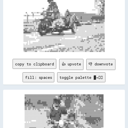
                                          ▓▓▓▓▓▓▒▒▒▒░░                                                                      ░░▒▒░░░░░░▒▒▒▒░░▓▓

                                            ▓▓▒▒▓▓▓▓▓▓▓▓░░                                                                  ░░░░░░░░    ▓▓▒▒▒▒

                                              ▒▒▓▓▓▓▓▓▓▓▒▒                                                                  ░░░░░░  ░░░░░░▒▒▓▓

                                            ▓▓▓▓▓▓▓▓▓▓▒▒▓▓░░                                                                ░░  ░░▒▒▒▒▒▒░░▓▓▓▓

                                          ░░▒▒▓▓▓▓▒▒▓▓▓▓▓▓▓▓                                                                ░░░░░░  ░░▒▒░░▒▒▒▒

                                ░░▒▒      ▒▒▓▓▒▒▓▓▒▒▓▓▒▒▒▒▓▓                                                                  ░░░░░░░░░░▒▒▓▓▒▒

                                        ▒▒▓▓▓▓▒▒▓▓▒▒▒▒▒▒▒▒▒▒▒▒              ▒▒                                          ░░░░░░    ░░░░▒▒░░▓▓▒▒

                                  ▒▒▒▒▒▒▒▒▒▒▒▒░░░░░░▓▓▒▒▒▒▓▓▓▓            ▒▒▓▓▒▒                                                  ░░░░▒▒▓▓▒▒▒▒

    ▒▒        ▒▒░░░░░░░░▒▒░░░░░░▒▒▒▒░░░░▓▓▓▓▓▓▓▓▓▓▓▓▓▓▓▓▓▓▓▓▓▓▒▒        ░░▒▒▒▒▓▓▒▒▒▒▒▒▒▒▒▒▒▒▒▒▒▒▒▒▒▒▒▒▒▒▒▒░░░░                    ░░░░▒▒▒▒▓▓▒▒

      ░░        ▒▒            ▓▓▓▓▒▒▒▒▒▒▓▓▓▓▒▒▒▒▓▓░░▒▒▓▓▓▓▒▒▒▒▒▒░░░░    ▒▒▒▒▒▒▓▓▓▓▒▒▒▒▒▒░░▒▒▒▒▒▒▒▒▒▒▒▒▒▒▒▒▒▒▒▒▒▒▒▒▒▒▒▒▒▒▒▒▒▒▒▒░░░░░░▒▒░░▒▒▒▒▒▒

░░▒▒░░▒▒▒▒░░░░░░▒▒░░░░░░░░░░░░░░░░▒▒▒▒░░▓▓▓▓▓▓██▒▒░░▒▒▓▓▒▒▒▒▒▒▒▒░░░░░░  ▒▒▒▒██▓▓▒▒▓▓▒▒░░▒▒▒▒▒▒▒▒▒▒▒▒▒▒▒▒▒▒▒▒▒▒▒▒▒▒▒▒▒▒▒▒▒▒▒▒▒▒▒▒▒▒▒▒▒▒▒▒▓▓▒▒▓▓

      ▒▒        ░░                ░░▒▒▓▓▓▓▒▒▒▒▒▒▒▒▒▒▒▒▓▓▒▒▓▓▒▒▒▒▒▒▒▒▒▒▒▒▒▒▓▓▒▒▒▒▒▒▒▒░░▒▒▒▒▓▓░░▒▒▒▒▒▒▓▓▒▒▒▒▒▒▒▒▒▒▒▒▒▒▒▒▒▒▓▓▓▓▓▓▓▓▓▓▓▓▓▓▓▓▓▓▓▓▓▓

      ▒▒            ░░    ░░  ░░░░▒▒▓▓▓▓▓▓▓▓▓▓▓▓▓▓▒▒▒▒██▓▓▓▓▒▒▒▒░░▒▒▓▓▓▓▓▓▒▒▒▒▒▒▓▓░░▒▒▒▒▒▒▓▓▒▒░░▒▒▒▒▓▓▒▒▒▒▒▒▒▒▒▒▒▒▒▒▒▒▓▓▓▓▓▓▓▓▓▓▓▓▓▓▓▓▓▓▓▓▓▓▓▓

░░░░░░▒▒░░░░░░░░░░░░▒▒▒▒▒▒▒▒▓▓██████▓▓▒▒░░▓▓▓▓▓▓██████▓▓▒▒░░░░░░░░░░▒▒▒▒██▓▓▒▒▒▒▓▓░░▒▒▓▓▒▒▓▓▓▓▒▒▒▒▒▒▒▒▒▒▒▒▒▒▒▒▒▒▒▒▒▒▒▒▒▒▓▓▒▒▒▒▓▓▓▓▒▒▓▓▓▓▓▓▒▒▒▒

░░░░░░▒▒░░░░░░░░▒▒▒▒▒▒▒▒▒▒▒▒░░▓▓▓▓▓▓▓▓▓▓▓▓▓▓██▓▓▓▓██░░░░░░░░▒▒░░░░░░░░▓▓▓▓▓▓▒▒▓▓▓▓░░▒▒▒▒▓▓▒▒▒▒▓▓▒▒▒▒▓▓▒▒▒▒▒▒▒▒▒▒░░░░▒▒▒▒▒▒░░░░░░▒▒░░▒▒▒▒▒▒▒▒▒▒

▒▒▒▒▒▒▒▒▒▒░░▒▒░░▒▒░░░░▒▒░░░░▒▒▓▓▓▓▓▓▓▓▓▓▓▓▓▓▓▓██▒▒▒▒░░░░▒▒▒▒▒▒▒▒▒▒░░░░▒▒▓▓▓▓▓▓██▓▓▒▒▒▒▓▓▓▓██████▓▓░░░░░░░░░░░░░░▒▒▒▒░░▒▒▒▒▒▒▒▒▓▓▓▓▓▓▓▓▒▒▒▒▒▒░░

░░░░░░░░░░░░░░░░░░░░░░▒▒░░▒▒▓▓▓▓▒▒▓▓▒▒▓▓▒▒██▓▓██▓▓░░░░▒▒▓▓░░░░▒▒░░░░▒▒▒▒▓▓██████▒▒▒▒▓▓▓▓░░▒▒▓▓▓▓▓▓▓▓▒▒▓▓▒▒▒▒▓▓▓▓▓▓▓▓▓▓▒▒░░░░░░░░░░░░░░░░░░░░░░

▒▒▒▒▓▓▒▒▒▒▒▒▒▒▒▒▒▒░░░░░░░░▓▓▓▓██▓▓▓▓▓▓██░░▓▓▓▓▓▓▓▓░░░░░░▓▓▓▓▓▓░░▒▒▒▒░░░░▓▓██████░░▓▓▓▓▓▓░░▒▒▓▓██▓▓▓▓▒▒░░░░░░░░░░░░░░░░░░░░░░  ░░░░░░░░░░░░░░░░

░░░░░░░░░░░░░░░░░░▒▒░░░░░░▓▓▓▓██▓▓██████▓▓██▒▒░░░░░░▒▒▒▒▓▓▓▓▓▓▓▓████▓▓██▓▓▒▒▓▓▒▒██▓▓▓▓▓▓▒▒░░▒▒░░░░░░░░░░░░░░░░░░░░░░░░░░░░░░░░░░░░░░░░░░▒▒░░░░

░░▒▒▒▒▒▒░░░░▒▒░░░░▒▒░░▒▒▒▒██▓▓████▓▓████▓▓▓▓▓▓████▓▓▒▒████▓▓▒▒▒▒▓▓▓▓██████████████████▒▒▒▒░░▒▒░░░░░░░░░░░░░░░░░░░░░░░░░░░░░░░░▒▒░░░░░░░░░░░░░░

▓▓▒▒▒▒░░░░▒▒▒▒▒▒▒▒░░▒▒░░▒▒██▓▓▓▓██████▓▓██████████▒▒██▒▒████████████████████▓▓▒▒░░░░██▓▓░░░░░░  ░░░░░░░░░░░░░░░░░░░░░░░░░░░░░░░░░░░░░░░░░░░░░░

▒▒▓▓▓▓▒▒▒▒▒▒▒▒▒▒▒▒▒▒▒▒▒▒▓▓██▓▓▓▓▒▒░░▒▒▓▓██████▓▓▓▓██▓▓████▓▓████████▒▒              ▓▓██▒▒░░░░░░░░░░░░░░░░░░  ░░░░░░░░░░░░░░░░░░░░░░░░░░░░░░░░

▓▓▓▓▓▓▓▓▓▓▓▓▒▒░░░░░░░░  ░░▒▒████▓▓▓▓▓▓████▓▓▓▓▒▒▓▓▒▒░░      ░░▓▓▓▓▒▒▒▒░░░░░░░░░░░░░░▒▒▓▓▓▓▒▒░░░░░░░░░░░░░░░░░░░░░░░░░░░░░░░░░░░░░░░░░░░░░░░░░░

░░░░░░░░░░░░░░░░░░  ░░░░░░░░▓▓████████▓▓░░░░░░░░▒▒▓▓▓▓▓▓▓▓▓▓████▓▓▓▓▓▓▓▓▒▒▒▒▒▒▒▒▒▒▒▒▒▒▒▒▒▒░░░░░░░░░░░░░░░░░░░░░░░░░░░░░░░░░░░░░░░░▒▒░░▒▒▒▒▒▒▒▒

░░░░          ░░░░  ░░░░░░  ░░▓▓▓▓▒▒▒▒▒▒▒▒▒▒▒▒▒▒▒▒▒▒▒▒▒▒▒▒▒▒▒▒▒▒▒▒▒▒▒▒░░░░░░░░░░░░░░░░░░░░░░░░░░░░░░░░░░░░░░░░░░░░░░░░░░▒▒░░▒▒▒▒▒▒▒▒▒▒▒▒▒▒▒▒▒▒

░░░░░░░░░░              ░░░░░░░░░░░░░░░░░░░░░░░░░░░░░░░░░░░░░░░░░░░░░░░░░░░░░░░░░░░░░░░░░░    ░░    ░░░░░░░░░░░░▒▒    ░░░░▒▒▒▒▒▒▒▒▒▒░░▒▒▒▒░░▒▒

░░░░░░░░░░░░░░░░░░░░  ░░░░░░░░░░░░░░░░░░░░░░░░░░░░░░░░░░░░░░░░░░░░░░  ░░                    ░░░░░░░░░░░░      ░░▒▒▒▒▒▒▒▒▒▒░░░░░░░░░░▒▒▒▒░░▒▒▒▒

░░░░░░░░░░░░░░░░░░░░░░      ░░░░░░░░░░░░░░░░░░░░░░░░░░░░░░░░░░░░  ░░░░░░░░░░░░░░░░░░░░░░░░░░░░░░░░░░░░▒▒░░▒▒░░▒▒▒▒░░░░░░░░░░▒▒▒▒░░▒▒▒▒░░░░░░░░

░░░░░░░░  ░░              ░░░░░░░░░░░░░░░░░░░░░░░░░░░░░░░░░░░░░░░░░░░░░░░░░░░░░░░░░░░░░░░░░░░░░░░░░░▒▒▒▒▒▒░░░░░░░░▒▒░░░░░░░░░░▒▒░░░░░░░░▒▒▒▒▒▒

      ░░  ░░    ░░░░░░░░░░░░░░░░░░░░░░░░░░░░░░░░░░░░░░░░░░░░░░░░░░░░░░░░░░░░░░░░░░░░░░░░░░░░░░░░░░░░░░░░░░░░░░░░▒▒░░░░░░░░░░░░░░░░▒▒░░░░░░░░░░

░░  ░░░░  ░░░░░░░░░░░░░░░░░░░░░░░░░░░░░░░░░░░░░░░░░░░░░░▒▒░░▒▒▒▒▒▒░░░░░░░░░░░░░░░░░░░░░░░░░░░░░░░░░░░░░░░░░░░░░░░░░░░░░░░░░░░░░░░░░░░░▒▒░░░░▒▒

░░░░░░░░░░░░░░░░░░░░░░░░░░░░░░░░░░░░░░▒▒░░░░▒▒▒▒▒▒▒▒▒▒░░░░░░░░          ░░░░░░░░░░░░░░░░░░░░░░░░░░░░░░░░░░░░░░░░░░░░░░░░░░░░░░▒▒░░░░▒▒▒▒▒▒░░░░

░░░░░░░░░░░░░░░░▒▒░░░░▒▒▒▒▒▒▒▒▒▒░░▒▒░░▒▒▒▒▒▒▒▒▒▒░░░░░░      ░░░░░░░░░░░░░░░░░░░░░░░░░░▒▒▒▒░░░░▒▒░░▒▒▒▒▒▒░░░░░░░░░░░░▒▒░░░░░░▒▒░░░░░░░░░░░░░░░░

▒▒▒▒░░▒▒▒▒▒▒▒▒▒▒▒▒▒▒▒▒▒▒░░▒▒░░▒▒▒▒░░░░░░░░          ░░░░░░░░░░▒▒▒▒░░▒▒▒▒▒▒░░░░▒▒░░▒▒░░░░░░▒▒░░░░▒▒░░░░▒▒░░░░░░░░▒▒▒▒░░░░░░░░░░░░▒▒▒▒░░░░▒▒░░▒▒

▒▒▒▒▒▒▒▒▒▒▒▒▒▒░░▒▒░░░░░░░░░░░░░░            ░░░░▒▒░░░░░░░░▒▒░░░░▒▒▒▒▒▒▒▒░░░░▒▒▒▒░░░░░░░░░░░░░░░░░░▒▒▒▒▒▒░░░░▒▒▒▒▒▒░░░░▒▒░░░░░░▒▒░░░░░░▒▒▒▒▒▒▒▒

copy to clipboard
👍 upvote
👎 downvote
fill: spaces
toggle palette ▓→✊🏽
▒▒▒▒▒▒▒▒▒▒▒▒▒▒▒▒▒▒▒▒▒▒▒▒▒▒▒▒▒▒▒▒▒▒▒▒▒▒▒▒▒▒▒▒▒▒▒▒▒▒▒▒▒▒▒▒▒▒▒▒▒▒▓▓▓▓▒▒▓▓▒▒▓▓▓▓▓▓▓▓▓▓▓▓▓▓▒▒▒▒▓▓▒▒▒▒░░▒▒▒▒▓▓▓▓▒▒▒▒▓▓▓▓▒▒▒▒▒▒▓▓▒▒▒▒▓▓▓▓▓▓▓▓▓▓▓▓

▒▒▒▒▒▒▒▒▒▒▒▒▒▒▒▒▒▒▒▒▒▒▒▒▒▒▒▒▒▒▒▒▒▒▒▒▒▒▒▒▒▒▒▒▒▒▒▒▒▒▒▒▒▒░░░░▒▒▓▓██▒▒▓▓▓▓▓▓▓▓▓▓▓▓▓▓▓▓▓▓▒▒▓▓▒▒▓▓▓▓▒▒▒▒▒▒▒▒▒▒▒▒▒▒▓▓▒▒▓▓▒▒▒▒▒▒▒▒▒▒▒▒▓▓▒▒▓▓▓▓▓▓▓▓

▓▓▒▒▒▒▒▒▒▒▒▒▒▒▒▒▒▒▒▒▒▒▒▒▒▒▒▒▒▒▒▒▒▒▒▒▒▒▒▒▒▒▒▒▒▒▒▒▒▒▒▒▒▒▒▒░░▒▒▒▒▓▓▓▓▒▒▒▒▒▒▓▓▒▒▓▓▓▓▒▒▓▓▒▒▒▒▒▒▒▒▒▒▒▒▓▓▒▒▒▒▒▒▒▒▒▒▒▒▓▓▓▓▓▓▒▒▒▒▒▒▒▒▒▒▒▒▒▒▓▓▒▒▓▓▓▓

▒▒▒▒▒▒▒▒▓▓▒▒▒▒▒▒▒▒▒▒▒▒▒▒▒▒▒▒▒▒▒▒▒▒▒▒▒▒▒▒▒▒▒▒▒▒▒▒▒▒▓▓████▓▓▓▓▓▓▓▓▓▓▒▒▒▒▒▒▓▓▓▓▓▓▓▓▒▒▓▓▒▒▒▒░░░░░░▒▒▓▓▒▒▒▒▒▒▓▓▒▒▓▓▓▓▒▒▓▓▒▒▒▒▒▒▒▒▒▒▒▒▒▒▓▓▓▓▓▓▓▓

▒▒▒▒▓▓▒▒▓▓▒▒▒▒▒▒▒▒▒▒▒▒▒▒▓▓▓▓▒▒▒▒▒▒▒▒▒▒▒▒▒▒▒▒▒▒▒▒▒▒▓▓██████████▒▒░░▒▒▒▒▓▓▓▓▓▓▓▓▓▓▓▓▒▒▒▒▒▒░░▒▒░░░░░░▒▒▒▒▒▒▓▓▒▒▒▒▒▒▓▓▒▒▒▒▒▒▒▒▒▒▒▒▒▒▒▒▒▒▓▓▓▓▓▓

▓▓▓▓▒▒▓▓▓▓▒▒▒▒▒▒▒▒▒▒▒▒▓▓▓▓▓▓▒▒▓▓▓▓▓▓▓▓▒▒▒▒▒▒▒▒▒▒▒▒▓▓▓▓██▓▓████▓▓░░░░▒▒▓▓▓▓▓▓▓▓▓▓▓▓▒▒▒▒▒▒▒▒▒▒░░░░░░░░░░▒▒▒▒▒▒▒▒▒▒▒▒▓▓▒▒▒▒▒▒▒▒▒▒░░▒▒▒▒▒▒▓▓▓▓

██▓▓▓▓▓▓▓▓▓▓▓▓▒▒▒▒▒▒▒▒▓▓▓▓▓▓▓▓▓▓▓▓▓▓▓▓▒▒▒▒▒▒▒▒▒▒▒▒▓▓▒▒▓▓▓▓▓▓██░░░░░░░░▓▓▓▓▓▓▓▓▓▓▒▒▒▒▒▒▒▒▒▒░░░░▒▒░░░░░░░░▒▒▒▒▒▒▒▒▒▒▒▒▒▒▒▒▒▒▒▒░░░░▒▒▒▒▒▒▒▒▒▒

▓▓▒▒▒▒▓▓▒▒▒▒▓▓▒▒▒▒▒▒▒▒▒▒▒▒▒▒▒▒▒▒▓▓▓▓▓▓▓▓▒▒▒▒▒▒▒▒▓▓░░▒▒▒▒▒▒▓▓▒▒▒▒░░░░░░▓▓▓▓▓▓▓▓▓▓▒▒▒▒▒▒░░▒▒░░▒▒▒▒▒▒░░░░░░░░▒▒▒▒▒▒▒▒▒▒▒▒▒▒▒▒▒▒▒▒▒▒▒▒░░▒▒▒▒▒▒

▒▒▒▒▒▒▒▒▒▒▒▒▒▒▓▓▓▓▒▒▒▒▒▒▒▒▒▒▒▒▒▒▒▒▒▒▒▒▒▒▒▒▒▒▒▒▒▒▓▓░░▒▒████▓▓▓▓▒▒▒▒▒▒▒▒▒▒▓▓▓▓▓▓▓▓▒▒▒▒▒▒░░░░░░░░░░▒▒▒▒░░▒▒▒▒▒▒▒▒▒▒▒▒▒▒▒▒▒▒▒▒▒▒▒▒▒▒▒▒▒▒▒▒░░▒▒

▒▒▒▒░░▒▒▒▒▒▒░░▒▒▒▒▒▒▒▒▒▒▒▒▒▒▒▒▒▒▒▒░░▒▒░░▒▒▒▒▓▓▒▒▓▓██  ▒▒▒▒▒▒▓▓▓▓▓▓▓▓▓▓▓▓▓▓▓▓▓▓▒▒▒▒▒▒▒▒▒▒▒▒░░░░░░▒▒▒▒▒▒▒▒▒▒▒▒▒▒▒▒▒▒▒▒▒▒▒▒▒▒▒▒▒▒▒▒▒▒▒▒▒▒▒▒▒▒

▒▒▒▒░░▒▒▒▒░░░░▒▒░░▒▒░░▒▒▒▒░░░░░░░░░░░░░░░░░░▒▒▓▓▓▓▓▓▒▒░░░░▓▓▓▓▓▓▓▓▓▓▓▓▓▓▒▒▒▒▒▒░░▒▒░░▒▒▒▒░░░░░░▒▒▒▒▒▒▒▒▒▒▒▒▒▒▒▒▒▒▒▒▒▒▒▒▒▒▒▒▒▒▒▒▒▒░░░░▒▒▒▒▓▓

░░░░░░░░░░░░░░░░░░░░░░░░▒▒▒▒░░░░░░▒▒▒▒▒▒▒▒░░▒▒▓▓██▓▓▓▓▓▓▓▓▓▓▓▓▓▓██▓▓██▓▓▓▓░░░░░░▓▓▒▒▒▒▒▒░░▒▒░░▒▒▒▒▒▒▒▒▒▒▒▒▒▒▒▒▒▒▒▒▒▒▒▒▒▒▒▒░░▒▒▒▒▒▒▒▒▒▒▓▓▒▒

░░░░░░░░░░░░░░░░░░░░░░░░░░░░░░░░░░░░░░▒▒▒▒▒▒▒▒▓▓▓▓▓▓▓▓▓▓▓▓██▓▓▓▓██████████░░▒▒▒▒▒▒▒▒▒▒░░░░▒▒░░▒▒░░▒▒▒▒▒▒▒▒▒▒▒▒▒▒▒▒▒▒▒▒▒▒▒▒▒▒▒▒▒▒▒▒▒▒▒▒▒▒▒▒

░░░░░░░░░░░░░░░░░░░░░░░░░░░░▒▒░░░░░░░░▒▒▒▒▒▒▓▓▓▓▓▓▓▓▓▓██▓▓▓▓▓▓██▓▓████████▒▒░░▒▒▓▓▓▓▒▒▓▓▒▒▒▒░░▒▒░░▒▒▒▒▒▒▒▒▓▓▒▒▒▒▒▒▒▒▒▒▒▒▒▒▒▒▒▒▒▒▒▒▒▒▒▒▒▒▒▒

░░░░░░░░░░░░░░░░░░░░░░░░░░░░░░░░░░░░░░▒▒▒▒▒▒████▓▓▓▓██▓▓▓▓▓▓████░░░░▒▒▒▒░░░░▓▓▓▓▓▓▓▓████▒▒▒▒░░░░░░░░░░▒▒░░▒▒▒▒▒▒▒▒▒▒▒▒▒▒▒▒▒▒▒▒▒▒▒▒▒▒▒▒▒▒▒▒

░░░░░░░░░░░░░░░░░░░░░░░░░░░░░░░░░░░░░░▒▒▓▓▒▒██████████▓▓▓▓▓▓▓▓██░░░░░░░░░░▒▒▓▓██▓▓▓▓▓▓██▒▒▒▒▒▒▒▒░░▒▒▒▒▒▒▒▒▒▒▒▒▒▒▒▒▓▓▒▒▒▒▒▒▒▒▒▒▒▒▒▒▒▒▒▒▒▒▒▒

░░░░░░░░░░░░░░░░░░░░░░░░░░░░░░░░░░░░░░░░▓▓░░██▓▓▓▓▓▓▓▓▓▓▓▓▓▓██▒▒░░░░░░░░░░▒▒▓▓▓▓▒▒▒▒▒▒██▒▒▒▒░░░░░░▒▒▒▒▒▒▒▒▓▓▓▓▓▓▓▓▓▓▓▓▓▓▓▓▓▓▓▓▓▓▓▓▓▓▒▒▒▒▒▒

░░░░░░░░░░░░░░░░░░░░░░░░░░░░░░░░░░░░░░░░░░░░░░▓▓▒▒▓▓▓▓▓▓▓▓▓▓▓▓▒▒░░░░▒▒▒▒▒▒▒▒▒▒▒▒▒▒▒▒▒▒▓▓▒▒░░░░░░░░░░░░▒▒▒▒▓▓▓▓▓▓▓▓▓▓▓▓▓▓▓▓▓▓▓▓▒▒▓▓▓▓▓▓▒▒▒▒

░░░░░░░░░░░░        ░░░░░░░░░░░░░░░░░░░░▒▒▓▓▒▒▒▒▒▒▒▒░░▓▓▓▓██░░    ░░░░░░▒▒▓▓▓▓▒▒▒▒▓▓▓▓▒▒▒▒▒▒▒▒░░░░░░░░░░░░░░▓▓▓▓▓▓▓▓▓▓▓▓▓▓▒▒▓▓▓▓▒▒▓▓▒▒▒▒▒▒

  ░░  ░░  ░░░░░░░░░░░░░░░░░░░░░░░░░░░░▒▒░░▒▒▒▒██▓▓▓▓░░░░  ░░        ▒▒▒▒░░░░▒▒░░░░░░░░▒▒░░▒▒▒▒░░░░░░░░░░░░░░▒▒▒▒▓▓▓▓▓▓▓▓▓▓▓▓▒▒▓▓▒▒▒▒▒▒▒▒▒▒

░░░░░░░░░░░░░░░░░░░░░░░░░░░░░░░░░░░░░░░░▒▒▓▓▒▒▓▓████▒▒▒▒▒▒▓▓        ▒▒▓▓▓▓▒▒▓▓▓▓░░    ▒▒▒▒▒▒▒▒▒▒░░░░░░░░░░▒▒▒▒▒▒▒▒▓▓▒▒▓▓▓▓▓▓▒▒▒▒▒▒▒▒▒▒▒▒▒▒

░░░░░░░░░░░░░░░░░░░░░░░░░░░░░░░░░░░░░░░░▒▒░░░░░░░░▒▒▒▒░░▓▓▒▒░░░░░░░░▓▓▓▓▒▒▓▓▒▒▒▒▒▒▒▒▒▒░░▒▒▓▓▓▓▒▒▒▒▒▒▒▒░░░░░░░░░░▒▒▒▒▒▒▒▒▒▒▒▒▒▒▓▓▒▒▒▒▒▒▒▒▒▒

░░░░░░░░░░░░░░░░░░░░░░░░░░░░░░░░░░░░░░░░░░░░░░░░▒▒▓▓▓▓▓▓▓▓▒▒▓▓░░░░▒▒▒▒▒▒▓▓▓▓▒▒▒▒▒▒▒▒▒▒░░░░▓▓▒▒▒▒▒▒▒▒▒▒▒▒░░░░░░░░░░░░▒▒▒▒▒▒▒▒▒▒▒▒▒▒▒▒▒▒▒▒▒▒

░░░░░░░░▒▒▒▒▒▒▒▒▒▒▒▒░░░░░░░░░░░░░░▒▒░░░░░░░░░░▓▓▒▒▓▓████▓▓▒▒▓▓██▓▓▒▒░░▒▒▓▓▓▓▓▓▒▒▒▒▒▒▒▒▒▒░░░░░░▒▒░░▒▒░░▒▒▒▒░░░░▒▒▒▒░░░░▒▒▒▒▒▒▒▒▒▒▒▒▒▒▒▒░░░░
