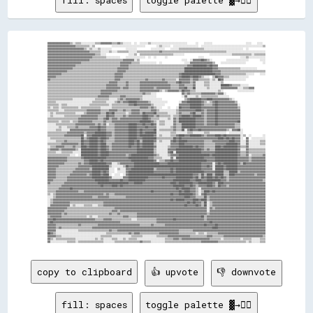
fill: spaces
toggle palette ▓→✊🏽
▓▓▓▓▓▓▓▓▓▓▓▓▓▓▓▓▒▒░░▒▒▒▒░░░░░░░░░░▒▒▒▒▓▓▓▓▓▓▓▓▒▒▒▒▓▓▒▒░░░░░░  ░░  ░░░░░░▒▒░░░░░░░░░░░░░░░░░░░░░░░░░░      ░░    ░░░░░░                        ░░░░    ░░░░  
▓▓▓▓▓▓▓▓▓▓▓▓▓▓▓▓▓▓▓▓▒▒▒▒▒▒▒▒▒▒░░▒▒            ░░░░░░░░░░░░░░░░░░░░░░░░        ░░▒▒░░░░░░  ░░░░░░░░░░░░░░░░░░  ░░░░░░░░░░░░░░░░░░░░░░░░░░░░░░░░░░░░░░░░░░░░▒▒
▓▓▓▓▓▓▓▓▓▓▓▓▓▓▓▓▓▓▓▓▓▓▓▓▓▓▒▒░░▒▒░░░░▒▒░░░░░░░░          ░░░░░░░░          ░░░░░░░░░░    ░░░░░░▒▒▒▒▒▒▒▒▒▒▒▒▒▒▒▒▒▒░░░░░░░░░░░░░░░░░░░░░░░░░░░░  ░░            
▓▓▓▓▓▓▓▓▓▓▓▓▓▓▓▓▓▓▓▓▓▓▓▓▓▓▓▓▓▓▒▒▒▒▒▒▒▒░░░░░░▒▒░░░░▒▒▒▒▒▒▒▒░░░░░░▒▒▒▒▒▒▒▒▒▒▒▒▒▒▒▒▓▓▒▒▒▒▒▒▒▒▒▒▒▒▒▒▒▒▒▒▒▒▒▒▒▒▒▒▒▒▒▒▒▒▒▒▒▒▒▒▒▒▒▒▒▒▒▒░░░░░░░░░░░░░░░░░░░░░░░░░░░░
▓▓▓▓▓▓▓▓▓▓▓▓▓▓▓▓▓▓▓▓▓▓▓▓▓▓▓▓▓▓▓▓▓▓▒▒▒▒░░░░                ░░░░▒▒  ▒▒▒▒▒▒▒▒▒▒▒▒▒▒▒▒▒▒▒▒▒▒▒▒░░░░░░░░                  ░░░░░░░░░░░░░░░░▒▒▒▒▒▒▒▒▒▒▒▒▒▒░░▒▒▒▒▒▒▒▒
▓▓▓▓▓▓▓▓▓▓▓▓▓▓▓▓▓▓▓▓▓▓▓▓▓▓▓▓▓▓▓▓▒▒▒▒▒▒▒▒▒▒░░░░░░░░░░    ░░░░░░░░░░░░░░  ░░  ░░      ░░                      ░░░░                          ░░░░▒▒░░░░░░░░░░░░
▓▓▓▓▓▓▓▓▓▓▓▓▓▓▓▓▓▓▓▓▓▓▓▓▓▓▓▓▓▓▒▒▒▒▒▒▒▒▒▒▒▒▒▒▒▒▒▒▒▒▒▒▒▒▓▓▓▓▓▓▓▓░░▒▒                              ░░░░  ░░▓▓▓▓▓▓██▓▓▒▒░░          ░░░░░░░░░░░░░░░░        ░░░░
▓▓▓▓▓▓▓▓▓▓▓▓▓▓▓▓▓▓▓▓▓▓▓▓▒▒▒▒▒▒▒▒▒▒▒▒▒▒▒▒▒▒▒▒▒▒▒▒▒▒▒▒▓▓▓▓▓▓▓▓▒▒▒▒▒▒░░░░░░░░░░░░  ░░                ░░░░▓▓▓▓▓▓▓▓▓▓▓▓▓▓▓▓▒▒    ░░░░░░░░░░░░░░░░░░            ░░
▓▓▓▓▓▓▓▓▓▓▓▓▓▓▓▓▓▓▓▓▒▒▒▒▒▒▒▒▒▒▒▒▒▒▒▒▒▒▒▒▒▒▒▒▒▒▒▒▒▒▒▒▓▓▓▓▓▓▒▒▒▒▒▒▒▒▒▒▒▒▒▒▒▒▒▒▒▒▒▒▒▒▒▒▒▒▒▒▒▒▒▒▒▒▒▒▒▒▒▒▓▓▓▓██████████▓▓██▓▓▓▓                                  
▓▓▓▓▓▓▓▓▓▓▓▓▓▓▓▓▓▓▒▒▒▒▒▒▒▒▒▒▒▒▒▒▒▒▒▒▒▒▒▒▒▒▒▒▒▒▒▒▒▒▓▓▓▓▓▓▓▓▒▒▒▒▒▒▒▒▒▒▒▒▒▒▒▒▒▒▒▒▒▒▒▒▒▒▒▒▒▒▒▒▒▒▒▒▒▒▒▒████████████████████▓▓▓▓▒▒▒▒▒▒▒▒▒▒▒▒▒▒▒▒░░░░░░░░░░░░      
▓▓▓▓▓▓▓▓▓▓▓▓▓▓▒▒▒▒▒▒▒▒▒▒▒▒▒▒▒▒▒▒▒▒▒▒▒▒▒▒▒▒▒▒▒▒▒▒▒▒▓▓▓▓▓▓▒▒▒▒▒▒▒▒▒▒▒▒▒▒▒▒▒▒▒▒▒▒▒▒▒▒▒▒▒▒▒▒▒▒▒▒▒▒▒▒▒▒████████████████████▓▓▓▓▓▓▒▒▒▒▒▒▒▒▒▒▒▒▒▒▒▒▒▒▒▒▒▒▒▒▒▒▒▒▒▒▒▒
▓▓▓▓▓▓▓▓▓▓▒▒▒▒▒▒▒▒▒▒▒▒▒▒▒▒▒▒▒▒▒▒▒▒▒▒▒▒▒▒▒▒▒▒▒▒▒▒▓▓▓▓▓▓▒▒▒▒▒▒▒▒▒▒▒▒▒▒▒▒▒▒▒▒▒▒▒▒▒▒▒▒▒▒▒▒▒▒▒▒▒▒▒▒▓▓████████████████████████▓▓▓▓▒▒▒▒▒▒▒▒▒▒▒▒▒▒▒▒▒▒░░░░░░    ░░░░
▓▓▓▓▓▓▒▒▒▒▒▒▒▒▒▒▒▒▒▒▒▒▒▒▒▒▒▒▒▒▒▒▒▒▒▒▒▒▒▒▒▒▒▒▒▒▒▒▓▓▓▓▓▓▒▒▒▒▒▒▒▒▒▒▒▒▒▒▒▒▒▒▒▒▒▒▒▒▒▒▒▒▒▒▒▒▒▒▒▒▒▒▒▒▓▓██████▓▓████▓▓▒▒░░░░  ▒▒██▓▓▓▓▒▒▒▒░░░░░░░░░░░░░░            
▓▓▒▒▒▒▒▒▒▒▒▒▒▒▒▒▒▒▒▒▒▒▒▒▒▒▒▒▒▒▒▒▒▒▒▒▒▒▒▒▒▒▒▒▒▒▒▒▓▓▓▓▒▒▒▒▒▒▒▒▒▒▒▒▒▒▒▒▒▒▓▓▒▒▒▒▒▒▒▒▒▒▓▓▒▒▒▒▒▒▒▒░░▓▓▓▓▓▓▓▓▒▒▓▓▓▓▒▒▒▒▒▒▒▒░░▒▒░░██▓▓░░░░░░░░░░░░░░░░              
▒▒▒▒▒▒▒▒▒▒▒▒▒▒▒▒▒▒▒▒▒▒▒▒▒▒▒▒▒▒▒▒▒▒▒▒▒▒▒▒▒▒▒▒▓▓▓▓▓▓▒▒▒▒▒▒▓▓▒▒▒▒▒▒▒▒▓▓▓▓▓▓▓▓▓▓▓▓▓▓▓▓▓▓▓▓▒▒▒▒▒▒▓▓██▓▓▓▓▓▓▒▒▓▓░░░░░░▒▒▒▒░░░░░░░░▒▒                              
▒▒▒▒▒▒▒▒▒▒▒▒▒▒▒▒▒▒▒▒▒▒▒▒▒▒▒▒▒▒▒▒▒▒▒▒▒▒▒▒▒▒▓▓▓▓▓▓▓▓▒▒▒▒▒▒▓▓▒▒▒▒▒▒▒▒▓▓▓▓▓▓▓▓▓▓▓▓▓▓▓▓▓▓▓▓▓▓▒▒▒▒▒▒▓▓▓▓▒▒▒▒▒▒▓▓░░░░░░▒▒▒▒░░░░░░░░██████▓▓▒▒▒▒▒▒░░░░░░            
▒▒▒▒▒▒▒▒▒▒▒▒▒▒▒▒▒▒▒▒▒▒▒▒▒▒▒▒▒▒▒▒▒▒▒▒▒▒▒▒▒▒▓▓▓▓▓▓▓▓▓▓▒▒▓▓▓▓▒▒▒▒▒▒▒▒▓▓▓▓▓▓▓▓▓▓▒▒▓▓▓▓▓▓▓▓▓▓▒▒▒▒▒▒▓▓▓▓██▒▒▒▒██░░░░░░░░▒▒░░░░░░░░▓▓▓▓▓▓▓▓▓▓▓▓░░░░▒▒▒▒▓▓▓▓        
▒▒▒▒▒▒▒▒▒▒▒▒▒▒▒▒▒▒▒▒▒▒▒▒▒▒▒▒▒▒▒▒▒▒▒▒▒▒▓▓▓▓▓▓▓▓▓▓▓▓▒▒▒▒▒▒▒▒▒▒▒▒▒▒▒▒▓▓▓▓▓▓▓▓▓▓▓▓▓▓▒▒░░▒▒▓▓▓▓▓▓▓▓▒▒██▓▓▓▓▒▒▒▒░░░░░░░░░░░░░░░░▒▒░░          ░░░░░░░░░░░░        
▒▒▒▒▒▒▒▒▒▒▒▒▒▒▒▒▒▒▒▒▒▒▒▒▒▒▒▒▒▒▒▒▒▒▒▒▒▒▓▓▓▓▓▓▓▓▒▒▒▒▒▒▒▒▒▒▒▒▒▒▒▒▒▒▒▒▒▒▓▓▒▒▒▒░░░░                  ▓▓▒▒▓▓▒▒▒▒▒▒▒▒▓▓▓▓▓▓▓▓▓▓▒▒▓▓▓▓░░                            
▒▒▒▒▒▒▒▒▒▒▒▒▒▒▒▒▒▒▒▒▒▒▒▒▒▒▒▒▒▒▒▒▒▒▒▒▓▓▓▓▓▓▓▓▒▒▒▒▒▒▒▒▓▓▓▓▒▒▒▒▒▒▒▒▒▒▒▒░░░░░░░░░░                  ░░▓▓░░░░░░▒▒░░▒▒▒▒▒▒▒▒▒▒▒▒░░░░░░░░                          
▒▒▒▒▒▒▒▒▒▒▒▒▒▒▒▒▒▒░░░░░░░░░░░░░░░░▒▒▒▒▒▒▒▒▒▒░░░░░░▒▒▓▓▒▒▓▓▓▓▓▓▓▓▓▓▒▒░░░░░░░░░░░░░░                ▒▒▓▓████████▓▓▓▓████▓▓▓▓▓▓▓▓▓▓▓▓▒▒░░                      
▒▒▒▒▒▒░░░░░░░░░░░░░░░░░░░░░░░░░░▒▒▒▒▒▒▒▒▒▒░░░░░░▒▒▓▓▒▒▓▓▓▓██████▓▓▓▓▓▓▓▓▒▒░░░░░░░░░░░░        ░░▓▓▓▓██████████▓▓▒▒░░▒▒▓▓██▓▓▓▓▓▓▓▓▓▓▓▓▒▒                    
▒▒▒▒▒▒▒▒░░▒▒▒▒░░░░░░░░░░░░░░░░▒▒▒▒▒▒▒▒▒▒▒▒▒▒░░▒▒▒▒▒▒▒▒▒▒▒▒▓▓▓▓██▓▓▓▓▓▓▓▓▓▓▒▒░░░░░░░░          ▓▓▓▓▓▓▓▓████████▓▓▒▒▒▒▒▒▓▓██▓▓▓▓▓▓▓▓▓▓▓▓▓▓░░                  
▒▒░░▒▒▒▒░░▒▒▒▒▒▒▒▒▒▒▒▒░░▒▒▒▒▒▒▒▒▒▒▒▒▒▒░░░░░░░░▒▒▒▒▒▒▒▒▒▒▒▒▒▒▒▒▒▒▒▒▓▓▓▓▓▓▒▒▓▓▒▒░░░░    ░░    ░░██▓▓▓▓▓▓████████▓▓▓▓▓▓▓▓▓▓██▓▓▓▓▓▓▓▓▓▓▓▓▓▓▒▒                  
▒▒▒▒▒▒▒▒░░░░▒▒▒▒▒▒▒▒▒▒▒▒▒▒▒▒▓▓▓▓▓▓▓▓▓▓▒▒▒▒▒▒▓▓▓▓▓▓▒▒▒▒▓▓▒▒▒▒▓▓▓▓▓▓▒▒▒▒▒▒▒▒▓▓▓▓▒▒░░░░░░░░░░░░▒▒▓▓▓▓▓▓▓▓▓▓▓▓████▓▓▒▒▓▓▓▓▓▓██▓▓▓▓▓▓▓▓▓▓▓▓▓▓▓▓                  
░░▒▒░░▒▒▒▒▒▒▒▒▒▒▒▒▒▒░░░░░░▒▒▓▓▓▓▓▓▓▓▓▓▒▒▒▒██▓▓██▒▒▒▒▒▒▒▒░░▒▒▓▓▓▓▓▓▒▒██▓▓▓▓▓▓██▒▒▒▒▒▒▒▒░░░░░░▒▒▓▓▒▒▒▒▒▒▓▓██▒▒▒▒▓▓▒▒▓▓▓▓▓▓██▓▓▓▓▓▓▓▓▓▓▓▓▓▓▓▓                  
░░▒▒░░░░░░░░▒▒▒▒▒▒▒▒▒▒▒▒▓▓▓▓▓▓▓▓▓▓▓▓▒▒▒▒▒▒██▓▓▓▓▒▒▒▒▒▒▓▓▒▒▓▓▓▓▓▓▓▓▓▓████▓▓▓▓▒▒▓▓▒▒▒▒▒▒▒▒░░▒▒▒▒▓▓██████▓▓██████▓▓▒▒▓▓▓▓▓▓██▓▓▓▓▓▓▓▓▓▓▓▓▓▓▓▓                  
▒▒▒▒▒▒▒▒▒▒▒▒▒▒▒▒▒▒▒▒▒▒▓▓▓▓▓▓▓▓▓▓▓▓▓▓▒▒▒▒▓▓██▒▒▓▓▓▓▒▒▓▓▓▓▓▓▓▓▓▓▓▓▓▓▓▓████▓▓▒▒▒▒▒▒░░░░░░▒▒░░▓▓▒▒████████████▓▓▓▓▓▓▒▒▓▓▓▓▓▓██▓▓▓▓▓▓▓▓▓▓▓▓▓▓▓▓                  
▒▒▒▒▒▒▒▒░░▒▒▒▒▒▒░░▒▒▒▒▓▓▓▓▓▓▓▓▓▓▒▒▒▒▒▒▒▒▓▓▒▒▒▒▓▓▓▓▓▓▓▓▓▓▓▓▓▓▓▓▓▓▓▓████████▓▓▒▒░░▒▒▒▒░░░░░░▓▓▒▒████████████▓▓▓▓▓▓▒▒▓▓▓▓▓▓██▓▓▓▓▓▓▓▓▓▓▓▓▓▓██                  
░░░░░░▒▒▒▒▒▒▒▒▒▒▒▒▒▒▓▓▓▓▓▓▓▓▓▓▓▓▓▓▒▒▓▓▒▒▓▓░░▒▒▒▒▓▓▓▓▓▓▓▓▓▓██████▓▓▓▓██▓▓▓▓██▓▓░░▒▒▒▒░░░░░░▓▓▒▒▒▒██████████▓▓▓▓▓▓▒▒▓▓▓▓▓▓██▓▓▓▓▓▓▓▓▓▓▓▓▒▒▒▒                  
░░░░░░░░▒▒░░░░▒▒▒▒▒▒▓▓▒▒▒▒▒▒▒▒▓▓▓▓▓▓██▓▓▓▓▒▒▒▒▒▒▓▓▓▓▓▓▓▓▓▓██████▓▓▓▓▓▓██▓▓▓▓▓▓░░░░░░░░░░▒▒▓▓▒▒▒▒██████████▓▓▓▓▓▓▓▓▓▓▓▓▓▓▓▓▓▓▓▓▓▓▓▓▓▓▓▓▒▒▒▒                  
░░░░░░▒▒▒▒░░░░░░▓▓▓▓▓▓▓▓▓▓▓▓▓▓▓▓▓▓▓▓██▓▓▓▓▒▒▒▒▒▒▓▓▓▓▓▓▓▓▓▓██████▓▓██▓▓▓▓▓▓▓▓██░░▒▒▒▒▒▒▒▒▒▒▓▓▒▒▒▒██░░▓▓██▓▓▓▓██▓▓▓▓▓▓▓▓▓▓▓▓▓▓▓▓▓▓▒▒░░▓▓▓▓██░░                
▒▒▒▒▒▒▒▒▒▒▒▒▒▒▓▓▓▓▓▓▓▓▓▓▓▓▒▒▓▓▓▓▓▓████████▓▓▓▓▒▒▓▓▓▓▓▓▓▓▓▓██████▓▓██▓▓████████░░░░░░░░░░▒▒▒▒░░░░░░░░▒▒▒▒░░░░░░░░▒▒▒▒░░░░░░░░░░░░  ░░░░░░░░░░                
▒▒▒▒▒▒▒▒▒▒▒▒▓▓▓▓▓▓▓▓▓▓▓▓██░░▓▓▓▓██████████▓▓▓▓▒▒▓▓▓▓▓▓▓▓▓▓██████▓▓██████████▓▓░░▒▒░░░░░░▒▒▒▒▓▓████▓▓▓▓████████▓▓▒▒▓▓▓▓▓▓████▓▓██▓▓▓▓▓▓▓▓▓▓░░▒▒  ░░        ░░
░░▒▒▒▒▒▒▒▒▒▒▒▒▒▒▒▒▒▒▒▒▒▒██▒▒▓▓██████▓▓████▓▓▒▒▒▒▓▓▓▓▓▓▓▓▓▓██████▓▓▓▓██████████▒▒▒▒▒▒▒▒▒▒▒▒██▓▓██▓▓▓▓▓▓▓▓▓▓▓▓▓▓▓▓▓▓▓▓▓▓▓▓▓▓████▓▓██▓▓██▓▓▓▓░░  ▓▓  ░░░░░░░░░░
░░░░░░▒▒▒▒▒▒▓▓▒▒▒▒▒▒▒▒▒▒██▓▓▓▓██████▓▓██▓▓▒▒▒▒▒▒▓▓▓▓▓▓▓▓▓▓████▓▓██▒▒████████▓▓░░▒▒░░░░░░▓▓██▓▓██████▓▓▓▓▓▓▓▓▓▓▓▓▒▒▒▒▒▒▓▓▓▓▓▓▓▓▓▓▓▓████▓▓▓▓░░░░▓▓░░░░░░░░▒▒▒▒
▒▒▒▒▒▒▒▒▒▒▓▓▓▓▓▓▓▓▓▓▓▓▒▒██▓▓▓▓██████▓▓████▒▒▒▒▓▓▓▓▓▓▓▓▓▓▓▓████▓▓██▓▓████████▒▒░░░░░░░░░░▓▓▓▓▓▓████▓▓▓▓▓▓▓▓▓▓▓▓▓▓▒▒▒▒▒▒▒▒▓▓▓▓▓▓▓▓████████▓▓░░░░▓▓░░░░░░░░▒▒▒▒
░░▒▒▒▒▓▓▓▓▓▓▒▒▒▒▒▒▓▓▒▒▒▒████▓▓██████▓▓████▓▓▒▒▓▓▓▓▓▓▓▓▓▓▓▓██▓▓▓▓██▓▓████████▓▓░░░░░░░░▒▒▓▓▓▓▓▓██████████▓▓██▓▓▓▓▒▒▒▒▒▒▒▒████▓▓██████████▓▓▒▒▒▒▓▓░░░░░░░░░░░░
▒▒▓▓▓▓▓▓▒▒▓▓▓▓▓▓▓▓▓▓▒▒░░████████████▓▓████▓▓▒▒▓▓▓▓▓▓▓▓▓▓▓▓▓▓▓▓▓▓████████████▒▒░░░░░░░░▓▓▓▓▓▓██████████████████▓▓▒▒▓▓▒▒▒▒████████████████▓▓░░░░▓▓▒▒▒▒▒▒▒▒▒▒▒▒
▒▒▒▒▒▒░░░░▒▒▒▒▒▒▒▒░░░░░░████████████▓▓██████▓▓▓▓▓▓▓▓▓▓▓▓▓▓▓▓▓▓▓▓████████████▒▒░░░░░░░░▓▓██░░██████████████████▓▓▓▓▓▓▓▓▓▓████████████████▓▓▒▒▒▒▓▓▒▒▒▒▒▒▒▒▒▒▒▒
▒▒▒▒▒▒▒▒▒▒▒▒▒▒▒▒░░░░  ░░████████████▓▓██████▓▓▓▓▓▓▓▓▓▓▓▓▒▒▓▓████████████████▓▓▒▒░░░░░░▒▒▓▓▓▓▓▓██████████████████████▓▓██████████████████▓▓▒▒▒▒▓▓░░▒▒▒▒▒▒▒▒▓▓
▓▓▓▓▓▓▓▓▓▓▓▓▓▓▒▒▒▒▒▒▒▒▒▒▓▓████████████████▓▓▓▓▓▓▓▓▓▓▓▓▓▓▓▓██████████████▓▓▓▓▒▒▒▒▒▒░░░░░░▓▓░░████████████████████▓▓▓▓▓▓▓▓████████████████▓▓▓▓▓▓▓▓▒▒▓▓▓▓▓▓▓▓▓▓
▓▓▓▓▓▓▓▓▓▓▓▓▓▓▒▒▒▒▒▒▒▒▒▒▒▒▓▓▓▓██████▓▓██▓▓▓▓▓▓▓▓▓▓▓▓▓▓▓▓▓▓▓▓████████████████▓▓░░▒▒▒▒▓▓▓▓██▓▓▓▓████████████████████▓▓▓▓▓▓████████████████▓▓▓▓▓▓▓▓▒▒▓▓▓▓▓▓▓▓▓▓
▓▓▓▓▓▓▓▓▓▓▓▓▒▒▒▒▒▒▒▒▒▒▓▓▒▒▓▓▓▓████████████▓▓▓▓░░░░▒▒▓▓▓▓▓▓▓▓▓▓██████████████████▓▓▓▓▓▓████████████████████████▓▓▓▓▓▓▓▓░░▓▓██▓▓██████████▓▓▒▒██▓▓▓▓▓▓▓▓▓▓▓▓▓▓
▓▓▓▓▓▓▓▓▒▒▒▒▒▒▒▒▒▒▒▒▒▒▓▓▓▓▓▓▓▓▓▓████████████▒▒░░░░░░░░▒▒██▓▓▓▓████████████████████████████████████████████████▓▓▓▓██▓▓░░██████▓▓████████▓▓▓▓▓▓▓▓▓▓▓▓▓▓▓▓▓▓▓▓
▓▓▓▓▓▓▒▒▒▒▒▒▒▒▒▒▒▒▒▒▓▓▓▓▓▓▓▓▓▓▒▒████████████░░░░  ▒▒░░░░▓▓▓▓████████████████▒▒▓▓▓▓▓▓▓▓▓▓██▓▓██████████████████▓▓▓▓▓▓▓▓░░██████▓▓████████▓▓▓▓▓▓▓▓▓▓▓▓▓▓▓▓▓▓▓▓
▓▓▓▓▓▓▒▒▒▒▒▒▒▒▒▒▒▒▓▓▓▓▓▓▓▓▓▓▓▓▓▓██████▓▓██▓▓░░░░  ░░░░░░▓▓██████████████████▓▓▓▓▓▓▓▓▓▓▓▓██▓▓████████████████████▓▓▓▓▓▓▓▓██████▒▒▒▒██████▒▒▓▓▓▓▓▓▓▓▓▓▓▓▓▓▓▓▓▓
▓▓▓▓▓▓▒▒▒▒▒▒▒▒▒▒▓▓▓▓▓▓▓▓▓▓▓▓▒▒▓▓██████▓▓████░░  ░░░░  ░░▓▓██████████████████████████████████████████████▓▓▓▓▒▒██▒▒████▒▒██████▒▒▒▒████▓▓▓▓▓▓▓▓▓▓▓▓▓▓▒▒▓▓▓▓▓▓
▓▓▓▓▓▓▒▒▒▒▒▒▒▒▓▓▓▓▓▓▓▓▓▓▓▓▓▓▓▓▓▓████████████▓▓░░░░░░░░▓▓▓▓██████████████▓▓▓▓▓▓▓▓▓▓██▓▓▓▓▓▓▓▓████████████▓▓██▒▒██▓▓████▓▓██▓▓██▓▓▒▒▓▓▓▓▓▓▓▓▓▓▓▓▓▓▓▓▓▓▓▓▓▓▓▓▓▓
▓▓▓▓▒▒▒▒▒▒▒▒▒▒▓▓▓▓▓▓▓▓▓▓▓▓▓▓▓▓▓▓▓▓██████████▓▓▓▓▓▓▓▓██▓▓▓▓████████████▓▓▓▓▓▓▓▓▓▓▓▓▓▓▓▓▓▓▓▓████████████▓▓▓▓████▓▓▓▓██████████▓▓▓▓▒▒▓▓▓▓▓▓▓▓▓▓▓▓▓▓▓▓▓▓▓▓▓▓▓▓▒▒
▓▓▒▒▒▒▒▒▒▒▒▒▓▓▓▓▓▓▓▓▓▓▓▓▓▓▓▓▓▓▓▓▓▓▓▓██████████████████████▓▓▓▓██████▓▓▓▓▓▓▓▓▓▓▓▓▓▓▓▓▓▓▓▓████▓▓██████████▓▓▓▓██████████▓▓▒▒████▓▓▓▓▓▓▓▓▓▓▓▓▓▓▓▓▓▓▓▓▓▓▓▓▓▓▓▓▓▓
▒▒▒▒▒▒▒▒▒▒▓▓▓▓▓▓▓▓▓▓▓▓▓▓▓▓▓▓▓▓▓▓▓▓▓▓▓▓██▓▓▓▓▓▓████▓▓██▓▓▓▓▓▓▓▓▓▓▓▓▓▓▓▓▓▓▓▓▓▓▓▓▓▓▓▓▓▓▓▓▓▓▓▓████████▓▓▓▓██▓▓▒▒▓▓▓▓▓▓████▓▓▒▒██▓▓▓▓▒▒▓▓▓▓▓▓▓▓▓▓▓▓▓▓▓▓▓▓▓▓▓▓▓▓▓▓
▒▒▒▒▒▒▒▒▓▓▓▓▓▓▓▓██▓▓▓▓▓▓▓▓▓▓▓▓▓▓▓▓▓▓▓▓▓▓▓▓▓▓▓▓▓▓▓▓▓▓▓▓▓▓▓▓▓▓▓▓▓▓▓▓▓▓▓▓▓▓▓▓▓▓▓▓▓▓▓▓▓▓▓▓▓▓▓▓▓▓██▓▓██████▓▓▓▓▒▒░░▓▓▓▓▓▓▓▓▓▓▓▓▓▓▓▓▓▓▓▓▓▓▓▓▓▓▓▓▓▓▓▓▓▓▓▓▓▓▓▓▓▓▓▓▓▓
▒▒▒▒▒▒▓▓▓▓▓▓▓▓▓▓▓▓▓▓▓▓▒▒▒▒▓▓▓▓▓▓▓▓▓▓▓▓▓▓▓▓▓▓▓▓▓▓▓▓▓▓▓▓▓▓▓▓▓▓▓▓▓▓▓▓▓▓▓▓▓▓▓▓██▓▓▓▓▓▓▓▓▓▓▓▓▓▓▓▓▓▓██▓▓████▓▓▓▓▒▒░░▒▒████▓▓██▓▓▓▓▓▓▓▓▓▓▓▓▓▓▓▓▓▓▓▓▓▓▓▓▓▓▓▓▓▓▓▓▓▓▓▓
▒▒░░▒▒▓▓▓▓▓▓▓▓▓▓▓▓▓▓▓▓▓▓▓▓▓▓▓▓▓▓▓▓▓▓▓▓▓▓▒▒▓▓▒▒▒▒▓▓▓▓▓▓▓▓▓▓▓▓▓▓▓▓▓▓▓▓▓▓▓▓▓▓▓▓▓▓▓▓▓▓▓▓▓▓▓▓██▓▓▓▓██████████▓▓▒▒░░▓▓██▓▓▓▓▓▓▓▓▓▓▓▓▓▓▓▓▓▓▓▓▓▓▓▓▓▓▓▓▓▓▓▓▓▓▓▓▓▓▓▓▓▓
░░░░▒▒▓▓▓▓▓▓▓▓▓▓▓▓▓▓▓▓▓▓▓▓▓▓▓▓▓▓▒▒▒▒▓▓▓▓▓▓▓▓▒▒▒▒▒▒▒▒▒▒▒▒▓▓▓▓▓▓▓▓▓▓▓▓▓▓▓▓▓▓▓▓▓▓▓▓▓▓▓▓▓▓▓▓▓▓▓▓▓▓▓▓▓▓████▓▓▓▓▒▒▒▒▒▒██▒▒▓▓▓▓▓▓▓▓▓▓▓▓▓▓▓▓▓▓▓▓▓▓▓▓▓▓▓▓▓▓▓▓▓▓▓▓▓▓▓▓
░░▒▒▓▓▓▓▓▓▓▓▓▓▓▓▓▓▓▓▓▓▓▓▓▓▓▓▓▓▓▓▓▓▓▓▓▓▓▓▓▓▓▓▓▓▓▓▓▓▓▓▓▓▓▓▓▓▓▓▓▓▓▓▓▓▓▓▓▓▓▓▓▓▓▓▓▓▓▓▓▓▓▓▓▓▓▓██▓▓██████▓▓▓▓▓▓████▓▓████▒▒▓▓▓▓▓▓▓▓▓▓▓▓▓▓▓▓▓▓▓▓▓▓▓▓▓▓▓▓▓▓▓▓▓▓▓▓▓▓▓▓
░░▒▒▓▓▓▓▓▓▓▓▓▓▓▓▒▒▒▒▒▒▒▒▒▒▒▒▒▒▒▒▒▒▒▒▒▒▒▒▓▓▓▓▓▓▓▓▓▓▓▓▓▓▓▓▓▓▓▓▓▓▓▓▓▓▓▓▓▓▓▓▓▓▓▓▓▓▓▓▓▓▓▓▓▓▓▓▓▓▓▓▓▓▓▓▓▓▓▓██▓▓██▓▓▓▓▒▒██░░▒▒▓▓▓▓▓▓▓▓▓▓▓▓▓▓▓▓▓▓▓▓▓▓▓▓▓▓▓▓▓▓▓▓▓▓▓▓▓▓
░░▓▓▓▓▓▓▓▓▓▓▓▓▓▓░░▒▒░░░░░░▒▒▒▒▒▒░░░░▒▒▒▒▓▓▓▓▓▓▓▓▓▓▓▓▓▓▓▓▓▓▓▓▓▓▓▓▓▓▓▓▓▓▓▓▓▓▓▓▓▓▓▓▓▓▓▓▓▓▓▓▓▓▓▓▓▓▓▓▓▓██▓▓▓▓▓▓██▓▓▒▒██░░▒▒▓▓▓▓▓▓▓▓▓▓▓▓▓▓▓▓▓▓▓▓▓▓▓▓▓▓▓▓▓▓▓▓▓▓▓▓▓▓
▓▓▓▓▓▓▓▓▓▓▓▓▓▓▒▒▒▒▒▒▒▒▒▒▒▒▒▒▒▒▒▒▒▒▒▒▒▒▒▒▒▒▒▒▒▒▒▒▓▓▓▓▓▓▓▓▓▓▓▓▓▓▓▓▓▓▓▓▓▓▓▓▓▓▓▓▓▓▓▓▓▓▓▓▓▓▓▓▓▓▓▓▓▓▓▓▓▓▓▓▓▓▓▓▓▓▓▓▓▓▓▓▓▓░░▓▓▒▒▓▓▓▓▓▓▓▓▓▓▓▓▓▓▓▓▓▓▓▓▓▓▓▓▓▓▓▓▓▓▓▓▓▓▓▓
▓▓▓▓▓▓▓▓▓▓▓▓▒▒▒▒▒▒▒▒▒▒▒▒▒▒▒▒▒▒▒▒▒▒▒▒▒▒▒▒▒▒▒▒▒▒▓▓▓▓▒▒▓▓▓▓▓▓▓▓▓▓▓▓▓▓▓▓▓▓▓▓▓▓▓▓▓▓▓▓▓▓▓▓▓▓▓▓▓▓▓▓▓▓▓▓▓▓▓▓▓▓▓▓▓▓▓▓▓▓▓▓▓▓░░▓▓▓▓▓▓▓▓▓▓▓▓▓▓▓▓▓▓▓▓▓▓▓▓▓▓▓▓▓▓▓▓▓▓▓▓▓▓▓▓
▓▓▓▓▓▓▓▓▓▓▒▒▓▓▒▒▒▒▒▒▒▒▒▒▒▒▒▒▒▒▒▒▒▒▒▒▒▒▒▒▒▒▒▒▓▓▒▒▒▒▓▓▒▒▒▒▒▒▒▒▒▒▒▒▓▓▓▓▓▓▓▓▓▓▓▓▓▓▓▓▓▓▓▓▓▓▓▓▓▓▓▓▓▓▓▓▓▓▓▓▓▓▓▓▓▓▓▓▓▓▓▓▓▓▒▒▓▓▓▓▓▓▓▓▓▓▓▓▓▓▓▓▓▓▓▓▓▓▓▓▓▓▓▓▓▓▓▓▓▓▓▓▓▓▓▓
▒▒▓▓▓▓▓▓▓▓▒▒▒▒▒▒▒▒▒▒▒▒▒▒▒▒▒▒░░▒▒░░░░▒▒▒▒▒▒▒▒▒▒▒▒▒▒▒▒▒▒▓▓▓▓▒▒▒▒▒▒▓▓▓▓▓▓▓▓▓▓▓▓▓▓▓▓▓▓▓▓▓▓▓▓▓▓▓▓▓▓▓▓▓▓▓▓▓▓▓▓▓▓▓▓▓▓██▒▒▓▓▓▓▓▓▓▓▓▓▓▓▓▓▓▓▓▓▓▓▓▓▓▓▓▓▓▓▓▓▓▓▓▓▓▓▓▓▓▓▓▓
▓▓▓▓██▓▓▓▓▓▓▓▓▓▓▓▓▓▓▓▓▓▓▓▓▓▓▓▓▓▓▓▓▒▒▒▒▒▒▓▓▓▓▓▓▒▒▒▒▒▒▒▒▒▒▒▒▒▒░░░░▒▒▒▒▒▒▒▒▒▒▒▒▒▒▓▓▓▓▓▓▓▓▓▓▓▓██▓▓▓▓▓▓▓▓▓▓▓▓▓▓▓▓▓
copy to clipboard
👍 upvote
👎 downvote
fill: spaces
toggle palette ▓→✊🏽