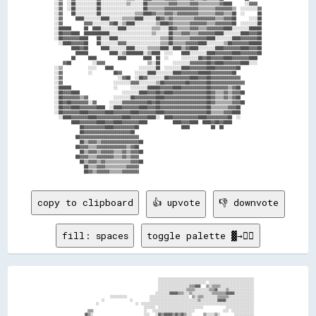
░░▓▓  ░░██░░░░░░░░░░██░░░░░░░░░░░░▒▒░░░░░░██▒▒▒▒▒▒▒▒▒▒▓▓▓▓▒▒▒▒▒▒▓▓▓▓▒▒▒▒▒▒▒▒▒▒▓▓████      ░░▓▓▓▓  

░░▓▓  ░░██░░░░░░░░░░██░░░░░░░░░░░░░░░░░░░░██▒▒▒▒▒▒▒▒▓▓▓▓▓▓▓▓▓▓▓▓▓▓▓▓▒▒▒▒▒▒▒▒▓▓▓▓▓▓▓▓▒▒  ░░░░░░░░▓▓

░░▓▓    ██░░░░░░░░░░██░░░░░░░░░░░░░░░░▒▒▒▒████▓▓▒▒▒▒▓▓▓▓▒▒▓▓▓▓▓▓▓▓▓▓▒▒▒▒▒▒▒▒▓▓▓▓▒▒▒▒██  ░░      ██

░░▓▓      ████░░░░░░░░████░░░░░░▒▒▒▒▒▒████░░░░░░██▓▓▒▒▓▓▒▒▒▒▒▒▒▒▒▒▓▓▓▓▓▓▓▓▓▓▒▒▒▒▓▓▓▓██      ░░░░██

░░▓▓          ▓▓▓▓░░░░░░░░▓▓██░░▒▒████░░░░░░░░░░▒▒████▓▓▒▒▒▒▒▒▒▒▓▓▓▓▓▓▓▓▒▒▒▒▓▓▓▓▓▓▓▓██  ░░░░░░░░██

░░██████      ██  ████░░░░░░░░████░░░░░░░░░░░░▒▒▒▒░░░░██▓▓▒▒▒▒▒▒▓▓▓▓▒▒▒▒▓▓▓▓▓▓▓▓████░░░░░░░░██████

░░██▓▓▓▓████  ████████████░░░░░░░░░░░░░░░░░░░░▒▒░░░░░░██▒▒▒▒▓▓▓▓▒▒▒▒▓▓▓▓▓▓▓▓████░░░░░░░░████▓▓▓▓██

░░██▓▓▓▓▓▓▓▓████    ██░░░░████░░░░░░░░░░░░░░░░░░░░▒▒▒▒██▒▒▒▒▒▒▒▒▓▓▓▓▓▓▓▓████░░░░░░░░████▓▓▓▓▓▓▓▓██

  ░░████▓▓▓▓▓▓██    ██░░░░░░░░▓▓▓▓░░░░░░░░░░░░░░░░▒▒▒▒██▒▒▒▒▒▒▓▓▓▓▓▓████░░░░░░░░▒▒██▓▓▓▓▓▓▓▓██████

        ████▓▓██      ████░░░░░░░░████░░░░░░▒▒▒▒▒▒████░░████▒▒▓▓████░░░░░░░░████▓▓▓▓▓▓▓▓████▓▓▓▓██

          ██████          ████░░▒▒████████░░▒▒████  ░░░░    ████░░░░░░░░████▓▓▓▓▓▓▓▓████▓▓▓▓▓▓▓▓██

        ██      ████          ████        ████  ██  ░░      ░░░░░░░░██▓▓██▓▓▓▓▓▓████▓▓▓▓▓▓▓▓████  

    ▓▓██          ░░▓▓▓▓                    ▒▒░░██      ░░░░░░░░▓▓▓▓▓▓▓▓██▓▓████▓▓▓▓▓▓▓▓████░░░░  

░░▒▒            ░░░░    ████            ░░░░░░░░██  ░░░░░░░░████▓▓▓▓▓▓▓▓████▓▓▓▓▓▓▓▓▓▓██          

░░▓▓            ░░          ██▓▓      ░░░░░░████░░░░░░░░████▓▓▓▓▓▓▓▓██████▓▓▓▓▓▓▓▓▓▓██            

░░▓▓                          ░░▓▓██  ░░██▓▓░░░░░░░░██▓▓▓▓▓▓▓▓▓▓████▓▓▓▓██▓▓▓▓▓▓▓▓▓▓▓▓▓▓          

░░▓▓                        ░░░░░░░░▓▓▓▓░░░░░░░░▒▒██▓▓▓▓▓▓▓▓▓▓██▓▓▓▓▓▓▓▓██▓▓▓▓▓▓▓▓▓▓▓▓▓▓▓▓        

░░██████                    ░░      ░░░░░░░░██████▓▓▓▓▓▓████▓▓▓▓▓▓▓▓▓▓▓▓██▓▓▓▓▓▓▓▓▒▒▓▓██          

░░██▓▓▓▓████                    ░░░░░░░░████▓▓▓▓██▓▓████▓▓▓▓▓▓▓▓▓▓▓▓▓▓▓▓██▓▓▒▒▒▒▓▓▒▒▓▓▓▓██        

░░██▓▓▓▓▓▓▓▓▒▒▓▓            ░░░░░░░░██▓▓▓▓▓▓▓▓▓▓████▓▓▓▓▓▓▓▓▓▓▓▓▓▓▓▓▓▓▓▓██▓▓▒▒▒▒▓▓▒▒▓▓██          

░░██▓▓██▓▓▓▓▓▓▓▓░░▓▓      ░░░░░░▓▓▓▓▓▓▓▓▓▓▓▓██▓▓██▓▓▓▓▓▓▓▓▓▓▓▓▓▓▓▓▓▓▓▓▓▓██▓▓▒▒▒▒▒▒▒▒▓▓▓▓██        

░░██▓▓▓▓████▓▓▓▓▓▓▓▓████  ░░████▓▓▓▓▓▓▓▓████▓▓▓▓██▓▓▓▓▓▓▓▓▓▓▓▓▓▓▓▓▓▓▓▓▓▓██▒▒▒▒▒▒▒▒▓▓▓▓██          

░░██▓▓▓▓▓▓▓▓████▓▓▓▓▓▓▓▓████▓▓▓▓▓▓▓▓████▓▓▓▓▓▓▓▓████▓▓▓▓▓▓▓▓▓▓▓▓▓▓▓▓▓▓▓▓██▒▒▒▒▒▒▓▓▓▓████          

  ░░████▓▓▓▓▓▓▓▓████▓▓▓▓▓▓▓▓▓▓▓▓████▓▓▓▓▓▓▓▓████░░  ████▓▓▓▓▓▓▓▓▓▓▓▓████▓▓▓▓▓▓▓▓▓▓██  ░░          

        ████▓▓▓▓▓▓▓▓████▓▓▓▓████▓▓▓▓▓▓▓▓████            ████▓▓▓▓████  ████▓▓██▓▓████              

            ██▓▓▓▓▓▓▓▓▓▓████▓▓▓▓▓▓▓▓▓▓██                    ████          ██  ██                  

            ██▓▓▓▓▓▓▓▓▓▓▓▓▓▓▓▓▓▓▓▓▓▓██                                                            

          ██▓▓▓▓▓▓▓▓▓▓▓▓▓▓▓▓▓▓▓▓▓▓▓▓▓▓▓▓                                                          

            ██▒▒▓▓▓▓▒▒▓▓▓▓▓▓▓▓▓▓▓▓▓▓▓▓▓▓██                                                        

          ██▓▓▓▓▒▒▒▒▓▓▓▓▓▓▓▓▓▓▓▓▓▓▒▒▓▓██                                                          

            ██▒▒▓▓▓▓▒▒▓▓▓▓▓▓▒▒▒▒▓▓▒▒▓▓▓▓██                                                        

          ██▓▓▓▓▒▒▒▒▓▓▓▓▓▓▓▓▒▒▒▒▓▓▒▒▓▓▓▓                                                          

            ██▒▒▓▓▓▓▒▒▓▓▒▒▒▒▒▒▒▒▒▒▒▒▓▓▓▓██                                                        

              ██▒▒▒▒▓▓▓▓▒▒▒▒▒▒▒▒▒▒▓▓▓▓▓▓                                                          

copy to clipboard
👍 upvote
👎 downvote
fill: spaces
toggle palette ▓→✊🏽
                                                                    ░░░░░░░░░░░░░░░░░░░░░░░░░░░░░░░░░░░░░░░░░░░░░░░░░░░░░░░░░░░░░░░░░░░░

                                                                    ░░░░░░░░░░░░░░░░░░░░░░░░░░░░░░░░░░  ░░░░░░░░░░░░░░░░░░░░░░░░░░░░░░░░

                                                                    ░░░░░░░░░░░░░░░░░░░░░░▒▒▒▒▓▓▓▓    ▒▒░░▒▒▒▒▒▒░░░░░░░░░░░░░░░░░░░░░░░░

                                                                    ░░░░░░░░░░░░░░░░░░░░▒▒▒▒▒▒░░░░░░░░░░▒▒▒▒▓▓░░░░░░▒▒░░░░░░░░░░░░░░░░░░

                                                                  ░░░░░░░░░░▓▓▓▓▓▓▒▒▒▒░░░░▒▒░░░░░░░░░░░░░░▒▒▒▒▒▒▒▒▒▒▓▓▓▓▓▓░░░░░░░░░░░░░░

                                  ░░░░░░░░░░░░                ░░░░░░░░░░░░░░░░░░░░░░░░░░░░  ▒▒░░▒▒▒▒░░░░░░░░░░▒▒▒▒▒▒▒▒░░░░░░░░░░░░░░░░░░

                            ░░                  ░░            ░░░░░░░░░░░░░░░░░░░░░░░░░░░░░░░░░░▒▒░░░░░░░░░░░░▓▓▓▓▓▓░░░░░░░░░░░░░░░░░░░░

                        ░░                          ░░  ░░░░░░░░░░░░░░░░░░░░░░░░░░░░░░░░░░░░░░░░░░░░░░░░░░░░░░░░░░░░░░░░░░░░░░░░░░░░░░░░

                                                          ░░░░░░░░  ░░░░░░░░░░░░░░░░░░░░░░░░░░░░░░░░                ░░░░░░░░░░░░░░░░░░░░

                  ▒▒▒▒                                    ░░    ░░░░░░░░░░░░░░░░░░░░░░░░░░░░░░                    ░░░░  ░░░░░░░░░░░░░░░░

                ▓▓▒▒░░                                    ░░░░    ░░▓▓▒▒▓▓▓▓▓▓▒▒▓▓▒▒▓▓▒▒░░░░        ▒▒░░░░░░▒▒░░          ░░░░░░░░░░░░░░
