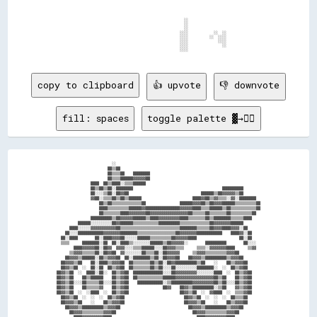
                                                                ░░                                      

                                                                ░░                                      

                                                                ░░                                      

                                                              ░░░░            ░░  ░░                    

                                                              ░░░░          ░░  ░░░░                    

                                                              ░░░░              ░░░░                    

                                                              ░░░░                ░░                    

                                                              ░░░░                                      

copy to clipboard
👍 upvote
👎 downvote
fill: spaces
toggle palette ▓→✊🏽
                          ░░                                                                    

                        ██▒▒██                                                                  

                        ██▒▒▒▒██    ████████                                                    

                        ██▒▒▒▒██████▓▓▓▓▓▓██                                                    

                ████  ██▒▒████░░▒▒▒▒██████                                                      

                ██▒▒██▒▒██░░████████                                          ██████████        

                ██░░░░▒▒██░░██▓▓██                                  ██████▒▒██▓▓▓▓▓▓▒▒██        

                ▓▓██░░▒▒▒▒██▒▒██▒▒██████                        ████▓▓██▒▒▓▓▒▒▒▒░░▓▓░░████████  

                    ██▒▒██▒▒▒▒▒▒▒▒▒▒▒▒▒▒██                ██████▓▓▓▓██▒▒██▓▓▓▓██████▒▒▒▒▒▒▒▒▒▒██

                    ████▒▒▒▒▒▒▒▒▒▒██████▓▓████████████████▓▓▓▓▓▓████▒▒▒▒██████▒▒██▒▒▒▒▒▒▒▒▒▒▒▒██

                    ██▒▒▒▒▒▒▒▒████▓▓▓▓▓▓▓▓██▓▓▓▓▓▓▓▓▓▓▓▓▓▓▓▓▓▓██▒▒▒▒▒▒██▒▒▒▒▒▒▒▒██▒▒▒▒▒▒▒▒▒▒██  

                ██████████▒▒██▓▓▓▓▓▓██████▒▒████▓▓▓▓▓▓▓▓▓▓████▒▒▒▒▒▒▒▒██▒▒████████▒▒▒▒▒▒████    

          ██████░░░░░░░░░░██▓▓██████▒▒▒▒▒▒▒▒▒▒▒▒██████████▒▒▒▒▒▒▒▒▒▒▒▒▒▒██▓▓▓▓▓▓▓▓██████        

      ████░░░░░░▓▓▓▓▓▓▓▓▓▓▓▓██▒▒▒▒▒▒▒▒▒▒▒▒▒▒▒▒▒▒▒▒▒▒▒▒▒▒▒▒████████▒▒▒▒▒▒██▓▓▓▓████▓▓▓▓░░██      

    ██░░░░████████████▓▓▓▓▓▓▓▓████████▒▒▒▒▒▒▒▒▒▒▒▒▒▒▒▒▒▒██▓▓▓▓▓▓▓▓████████████    ████▓▓░░██    

  ██░░████        ██░░████▓▓▓▓██░░░░░░██████▒▒▒▒▒▒▒▒▒▒██▓▓▓▓▓▓████                    ██░░██    

  ▒▒▒▒      ████████░░██  ██░░████▒▒░░░░░░░░██████▒▒██▓▓▓▓▓▓░░        ██████████        ██░░░░  

        ████▓▓▓▓▓▓██░░██▓▓  ▓▓▓▓░░░░▒▒▒▒██████░░░░██▓▓▓▓▒▒▒▒      ▒▒▒▒░░▓▓▓▓▓▓▓▓████      ▒▒▓▓  

      ▒▒▓▓▓▓▒▒▒▒▒▒██░░██▓▓██  ▓▓░░░░░░░░██▒▒▒▒██░░██▓▓▓▓▓▓      ▒▒▓▓▓▓▒▒▒▒▒▒▒▒▒▒▓▓▓▓██          

    ██▓▓▓▓▒▒██████░░██▒▒▓▓▓▓██  ██░░████████▒▒██░░██▓▓▓▓██    ██▓▓▓▓▒▒██████████▒▒▓▓▓▓██        

  ██▓▓▓▓▒▒██    ██░░████▒▒▓▓▓▓██  ██▒▒▒▒▒▒▒▒██▒▒██░░██▓▓██████████▒▒██    ░░    ██▒▒▓▓▓▓██      

  ██▓▓▒▒██  ░░  ██░░██  ██▒▒▓▓██  ██▒▒▒▒▒▒▒▒██▒▒██░░░░██░░░░░░░░░░████████░░  ░░  ██▒▒▓▓██      

██▓▓▒▒██  ░░  ████░░██░░  ██▒▒▓▓██  ██████████████░░░░██▓▓▓▓▓▓▓▓▓▓░░░░░░░░████  ░░  ██▒▒▓▓██    

██▓▓▒▒██    ██▒▒██████    ██▒▒▓▓██  ██▒▒▒▒▒▒▒▒▒▒▒▒██████▓▓▓▓▓▓▓▓▓▓▓▓▓▓▓▓▓▓██▒▒██    ██▒▒▓▓██    

██▓▓▒▒██░░░░██▒▒▒▒▒▒██░░░░██▒▒▓▓██    ████████████░░▒▒██████████▓▓▓▓▓▓▓▓▓▓██▒▒██░░░░██▒▒▓▓██    

██▓▓▒▒██    ██▒▒▒▒▒▒▓▓    ██▒▒▓▓██                ██▓▓    ██▓▓▒▒██████████░░▒▒██    ▓▓▒▒▓▓██    

██▓▓▒▒██  ░░  ░░████  ░░  ██▒▒▓▓██                        ██▓▓▒▒██  ░░  ▓▓████  ░░  ▒▒▒▒▓▓██    

  ██▓▓▒▒██  ░░  ░░  ░░  ██▒▒▓▓██                            ██▓▓▒▒██  ░░  ░░  ░░  ██▒▒▒▒██      

  ██▓▓▓▓▒▒██    ░░    ██▒▒▓▓▓▓██                            ██▓▓▓▓▒▒██    ░░    ██▒▒▓▓▓▓██      

    ██▓▓▓▓▒▒██████████▒▒▓▓▓▓██                                ██▓▓▓▓▒▒██████████▒▒▓▓▓▓██        

      ██▓▓▓▓▒▒▒▒▒▒▒▒▒▒▓▓▓▓██                                    ██▓▓▓▓▒▒▒▒▒▒▒▒▒▒▓▓▓▓██          

        ████▓▓▓▓▓▓▓▓▓▓████                                        ████▓▓▓▓▓▓▓▓▓▓████            
