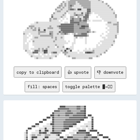
                                                ░░░░▒▒▒▒▒▒▒▒▒▒▒▒▒▒▒▒▒▒▒▒░░░░░░░░░░▒▒░░                  

                                            ▒▒░░░░▒▒▒▒▒▒▒▒░░▒▒▒▒▒▒▒▒▒▒▒▒▒▒░░░░░░░░░░░░▒▒                

                                          ▒▒░░▒▒░░▒▒▒▒▒▒▒▒░░░░▒▒▒▒▒▒▒▒▒▒▒▒░░░░░░░░░░░░░░░░▒▒            

                                        ▒▒▒▒░░▒▒░░▒▒▓▓▒▒░░░░░░░░▒▒▒▒▒▒▒▒▒▒░░░░░░░░░░░░░░░░░░▒▒          

                                      ▒▒▒▒░░▒▒░░░░▒▒▒▒░░░░░░░░░░░░▒▒▒▒▒▒▒▒░░░░░░░░░░░░░░░░░░░░▒▒        

                                    ▒▒░░░░▒▒░░░░░░▒▒▓▓▓▓▒▒░░████░░░░░░▓▓▓▓░░░░░░░░░░░░░░░░░░░░░░▒▒      

                                    ░░▒▒▒▒░░░░░░▒▒░░░░░░░░░░░░░░░░░░░░▓▓▓▓░░░░░░░░░░░░░░░░░░░░░░░░░░    

                                  ▒▒░░░░░░░░░░▒▒  ░░░░░░▒▒░░░░░░▓▓░░▒▒▓▓▒▒░░  ░░░░░░░░░░░░░░░░░░░░▒▒    

                                ▒▒░░░░░░░░░░▒▒░░    ░░░░▒▒▓▓▒▒▒▒▒▒░░▓▓▓▓░░        ░░░░░░░░░░░░░░░░░░▒▒  

                                ▓▓░░░░░░░░▒▒░░░░    ▒▒▒▒░░  ▒▒░░░░▓▓▓▓▓▓        ░░  ░░░░░░░░░░░░░░░░▒▒  

                              ▒▒░░▒▒▒▒░░░░  ░░  ░░  ▒▒▓▓▒▒▒▒▒▒▓▓░░▒▒▓▓▒▒              ░░░░░░░░░░░░░░░░  

                              ▒▒░░░░░░░░  ░░        ▓▓▓▓▒▒▒▒▒▒▓▓▒▒▓▓▓▓░░░░  ░░░░░░░░░░  ░░░░░░░░░░░░░░  

              ░░▒▒░░░░░░░░░░░░░░░░░░░░░░░░    ░░░░  ▓▓▓▓▓▓▓▓▓▓▒▒▒▒▒▒▒▒                      ▒▒▒▒░░░░░░▒▒

          ░░░░░░░░░░░░░░░░░░░░░░░░░░░░░░░░▓▓▓▓▓▓▓▓▓▓▓▓▓▓▒▒▒▒▓▓▒▒▒▒▒▒▒▒▒▒                  ░░░░░░░░▒▒▒▒▒▒

        ▒▒▒▒▒▒░░░░░░░░░░░░░░░░▒▒░░░░░░▒▒▓▓▓▓▓▓▓▓▓▓▓▓▓▓▓▓▒▒▒▒▒▒▒▒████▓▓▓▓                    ░░░░░░░░░░▒▒

      ▒▒░░▒▒░░▒▒░░▒▒░░░░░░░░▒▒▒▒▒▒░░░░░░▒▒▓▓▓▓▓▓▓▓▓▓▓▓▓▓▒▒▒▒▒▒▓▓▓▓▓▓▒▒▒▒░░                ░░  ░░░░░░░░▒▒

    ░░░░░░░░▒▒▒▒░░▓▓░░░░██░░░░░░░░░░░░░░░░▓▓▓▓▓▓▓▓▓▓▓▓▓▓▒▒▒▒▒▒▒▒▒▒▒▒▒▒▒▒▒▒                  ░░░░░░░░░░▒▒

  ░░░░░░░░░░░░░░░░▒▒▒▒▒▒▒▒░░░░▒▒▒▒░░░░░░▓▓▒▒▓▓▓▓▓▓▓▓▓▓▓▓▒▒▒▒▒▒▒▒▒▒▒▒▒▒▓▓▒▒░░▒▒░░          ░░  ░░░░░░░░▒▒

  ▒▒░░░░  ░░░░░░░░▒▒░░░░░░░░░░▓▓▒▒░░░░▒▒░░▒▒▒▒▓▓▒▒░░  ░░▒▒░░▒▒▒▒▓▓▓▓▓▓░░              ░░    ░░░░░░░░░░░░

  ░░░░  ░░  ░░░░░░░░▒▒▒▒▒▒▒▒▒▒▒▒▒▒░░░░░░░░░░░░          ▓▓▓▓▓▓▓▓▓▓▓▓▓▓▒▒            ░░    ░░░░░░░░░░▒▒  

  ░░░░░░    ░░▒▒▒▒░░░░░░░░░░░░░░▒▒░░▒▒░░░░▒▒░░          ░░▒▒  ░░░░  ░░                ░░░░  ░░░░░░░░▒▒  

  ░░░░    ░░░░░░░░░░░░░░░░░░░░░░░░░░▒▒░░░░░░░░          ░░          ░░                  ░░░░░░░░░░░░    

  ░░░░  ░░  ▒▒░░░░░░░░░░░░░░░░░░░░▒▒░░░░░░░░░░░░  ░░    ░░          ░░              ░░░░░░░░░░░░░░▒▒    

  ░░  ░░    ░░░░░░░░░░░░░░░░░░░░░░░░░░░░░░░░░░░░░░    ░░░░          ░░            ░░  ░░░░░░░░░░░░░░    

  ░░░░░░    ░░░░░░░░░░░░░░░░░░░░░░░░▒▒░░░░░░░░        ░░                        ░░  ░░░░░░░░░░░░▒▒      

  ░░░░░░      ░░░░░░░░░░░░░░▒▒░░░░░░  ▒▒░░░░▒▒      ░░░░                        ░░░░░░░░░░░░░░░░        

  ░░░░░░  ░░░░░░░░▒▒░░▒▒░░▒▒░░░░░░░░░░░░░░░░░░░░██▒▒░░░░            ░░  ░░  ░░░░░░░░░░░░░░░░░░          

    ▒▒░░░░  ░░▓▓▓▓▒▒░░▒▒████░░░░░░░░░░░░░░▒▒░░██░░░░██      ░░    ░░░░░░░░░░▒▒░░░░░░░░░░░░▒▒            

      ░░░░░░▓▓▓▓▓▓░░░░░░██▓▓░░░░▒▒▓▓▓▓░░░░  ▒▒▒▒▒▒░░░░░░░░░░  ░░░░  ▓▓████▓▓▒▒░░░░░░░░░░▒▒              

        ░░░░░░    ░░  ░░░░  ░░  ░░░░░░░░      ▒▒░░░░░░░░░░░░░░░░░░░░░░░░░░░░░░░░░░░░▒▒                  

          ▒▒░░░░░░░░░░  ░░░░░░░░░░░░▒▒          ░░▒▒░░░░░░░░░░░░░░░░░░░░░░░░░░░░▒▒░░                    

copy to clipboard
👍 upvote
👎 downvote
fill: spaces
toggle palette ▓→✊🏽
                                      ██████▒▒▒▒▒▒▒▒▒▒▒▒▓▓▓▓▒▒▒▒██                                

                                    ▓▓▓▓▓▓▓▓▓▓▓▓▒▒▒▒▒▒▒▒▓▓▓▓▒▒▒▒██                                

                                ▓▓▓▓▓▓▒▒▒▒▒▒▒▒▓▓▓▓▒▒▒▒▒▒▒▒▒▒▓▓▓▓██                                

                              ██▒▒▒▒▒▒▒▒▒▒▒▒▓▓▓▓▓▓▓▓▒▒▒▒▓▓▓▓▓▓▓▓██                                

                            ████▒▒▒▒▓▓▒▒▒▒▒▒▓▓▓▓▒▒▒▒▓▓▓▓▓▓▓▓▓▓▓▓██  ████                          

                        ████░░██▒▒▒▒▒▒▒▒▒▒▒▒▒▒▒▒▓▓▓▓▓▓▓▓▓▓▓▓▓▓▓▓██▓▓  ░░▓▓                        

                    ████      ██▒▒▒▒▒▒▒▒▒▒▒▒▓▓▓▓▓▓▓▓▓▓▓▓▓▓▓▓████        ██                        

                ████        ░░██▒▒▒▒▒▒▒▒▒▒▓▓▓▓▓▓▓▓▓▓▓▓▓▓████        ░░░░██                        

            ████        ░░░░████▒▒▒▒▒▒▒▒▒▒▓▓▓▓▓▓▓▓▓▓████        ░░░░░░░░██                        

        ▓▓██░░░░    ░░░░░░░░░░▓▓▒▒▒▒▒▒▒▒▒▒▓▓▓▓▓▓████░░░░    ░░░░░░▒▒░░░░██                        

    ████        ░░░░░░██░░░░░░██▒▒▒▒▒▒▒▒▒▒▓▓████        ░░░░  ░░░░  ░░░░██                        

  ▓▓        ░░░░██░░░░████░░░░██▒▒▒▒▒▒▒▒████        ░░░░░░████████  ░░████████                    

░░▓▓    ░░░░░░░░██▓▓████░░░░▓▓████████▓▓        ░░░░░░  ██▓▓▓▓▓▓▓▓████        ██                  

░░▒▒  ░░▒▒▒▒░░▒▒▒▒░░░░▒▒▒▒▒▒░░░░░░▒▒██      ░░░░  ░░▒▒▒▒▒▒▒▒▒▒▒▒▒▒▓▓██▓▓      ▒▒████              

░░▓▓  ░░██████░░░░░░░░████░░░░░░░░░░░░████░░░░██████▒▒▒▒▒▒▒▒▒▒▒▒▓▓▓▓▒▒▒▒██████░░    ██████        

░░▓▓  ░░██░░░░░░░░░░██░░░░░░░░░░░░▒▒▒▒░░░░████▒▒▒▒▒▒▓▓▓▓▓▓▒▒▒▒▒▒▓▓▒▒▒▒▓▓▒▒▒▒▒▒██          ██      
