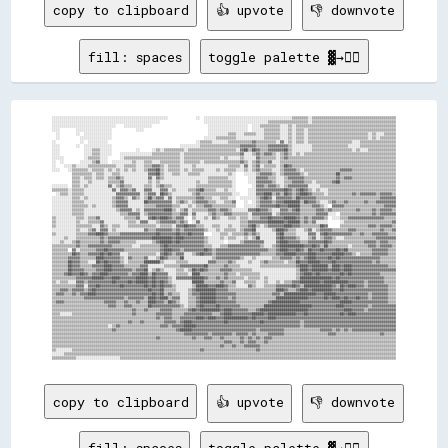
copy to clipboard
👍 upvote
👎 downvote
fill: spaces
toggle palette ▓→✊🏽
░░░░░░░░░░░░░░░░░░░░░░░░░░░░░░░░░░░░░░░░░░░░░░░░░░░░░░░░░░              ░░  ░░░░░░░░░░░░░░░░░░░░░░░░░░░░░░░░░░░░░░░░░░░░▒▒▒▒▒▒▒▒░░▒▒▒▒▒▒▒▒▒▒▒▒▒▒▒▒▒▒▒▒▒▒▒▒▒▒▒▒▒▒▒▒▒▒▒▒▒▒▒▒▒▒
░░░░░░░░░░░░░░░░░░░░░░░░░░░░░░░░░░░░░░░░░░░░░░░░░░░░░░                      ░░░░░░░░░░░░░░░░░░░░░░░░░░░░░░░░▒▒▒▒▒▒▒▒▒▒▒▒▒▒▒▒▒▒▒▒░░▒▒▒▒▒▒▒▒▒▒▒▒▒▒▒▒▒▒▒▒▒▒▒▒▒▒▒▒▒▒▒▒▒▒▒▒▒▒▒▒▒▒
░░░░░░░░░░░░░░░░░░░░░░░░░░░░░░░░    ░░░░░░░░░░░░░░                            ░░░░░░░░░░░░░░░░░░░░  ░░░░▒▒▒▒▒▒▒▒▒▒░░░░▒▒░░▒▒▒▒▒▒▒▒▒▒▒▒▒▒▒▒▒▒▒▒▒▒▒▒▒▒▒▒▒▒▒▒▒▒▒▒▒▒▒▒▒▒▒▒▒▒▒▒▒▒
░░░░        ░░░░░░░░░░░░░░░░░░            ░░░░                                ░░░░░░░░░░░░░░░░░░░░  ░░░░░░▒▒▒▒▒▒▒▒░░░░▒▒░░▒▒▒▒░░▒▒▒▒▒▒▒▒▒▒▒▒▒▒▒▒▒▒▒▒▒▒▒▒▒▒▒▒▒▒▒▒▒▒▒▒▒▒▒▒▒▒▒▒
  ░░        ░░  ░░░░░░░░░░░░░░                                                ░░░░░░░░░░▒▒▒▒░░░░▒▒▒▒▒▒░░░░▒▒▒▒▒▒▒▒░░░░▒▒░░▒▒▒▒░░▒▒▒▒▒▒▒▒▒▒▒▒▒▒▒▒▒▒▒▒▒▒▒▒▒▒▒▒▒▒░░▒▒░░░░▒▒▒▒▒▒
  ░░          ░░░░░░░░░░░░░░░░                                              ░░░░░░▒▒▒▒▒▒▒▒▒▒░░░░░░░░░░░░░░▒▒▒▒▒▒▒▒░░░░▒▒░░▒▒▒▒░░▒▒▒▒▒▒▒▒▒▒▒▒▒▒▒▒▒▒▒▒▒▒▒▒▒▒▒▒▒▒░░▒▒░░▒▒▒▒▒▒▒▒
░░            ░░  ░░░░░░░░░░                                            ░░▒▒▒▒▒▒░░░░░░░░▒▒▒▒▒▒▒▒▒▒▒▒▓▓▒▒▒▒▒▒▒▒▒▒░░▓▓░░▒▒░░▒▒▒▒░░▒▒▒▒▒▒▒▒▒▒▒▒▒▒▒▒▒▒▒▒▒▒░░░░▒▒▒▒▒▒▒▒▒▒▒▒▒▒▒▒▒▒
░░░░        ░░  ░░░░░░░░░░░░░░                                  ░░░░░░░░░░▒▒▒▒▒▒▒▒▒▒▒▒▒▒▒▒▒▒▒▒▓▓▓▓▓▓▓▓▒▒▒▒▒▒▓▓▓▓▓▓▓▓▓▓▒▒░░░░░░░░░░▒▒▒▒▒▒▒▒▒▒▒▒▒▒▒▒▒▒░░░░░░▒▒▒▒▒▒▒▒▒▒▒▒▒▒▒▒▒▒
░░░░            ░░░░▒▒▒▒░░░░░░            ░░      ░░▒▒░░▒▒▒▒▒▒▒▒▒▒░░▒▒▒▒▒▒▒▒▒▒▒▒▒▒▒▒▒▒▒▒▒▒▒▒░░▓▓██▒▒██▓▓▒▒▒▒▓▓▓▓▓▓▓▓██▒▒░░░░░░░░░░▒▒▒▒▒▒▒▒▒▒▒▒▒▒▒▒▒▒▒▒░░▒▒░░░░▒▒▒▒▒▒▒▒▒▒▒▒▒▒
░░░░            ░░░░▒▒▒▒░░░░░░    ░░░░░░░░░░░░░░░░▒▒▒▒▒▒▒▒▒▒▒▒▒▒░░▒▒▒▒▒▒▒▒▒▒▒▒▒▒▒▒▒▒▒▒▒▒▒▒▒▒▒▒▓▓░░░░▒▒▓▓▒▒▓▓▓▓▒▒░░▒▒▓▓▒▒░░▒▒░░▒▒▒▒▒▒▒▒▒▒▒▒▒▒▒▒▒▒▒▒▒▒▒▒▒▒▒▒▒▒▒▒▒▒▒▒▒▒▒▒▒▒▒▒▒▒
░░░░░░          ░░▒▒▒▒▒▒░░░░      ░░▒▒▒▒▒▒▒▒▒▒▒▒▒▒▒▒▒▒▒▒▒▒▒▒▒▒▒▒░░▒▒▒▒▒▒▒▒▒▒▒▒▒▒▒▒▒▒░░▒▒░░░░░░▒▒░░░░░░▓▓▒▒▒▒▒▒▒▒░░▒▒▓▓▒▒▒▒▒▒▒▒▒▒▒▒▒▒▒▒▒▒▒▒▒▒▒▒▒▒▒▒▒▒▒▒▒▒▒▒▒▒▒▒▒▒▒▒▒▒▒▒▒▒▒▒▒▒
░░  ░░        ░░░░░░▒▒▓▓░░░░  ░░░░░░░░░░▒▒░░░░▒▒▒▒░░░░▒▒▒▒▒▒▒▒▒▒░░▒▒▒▒▒▒▒▒░░▒▒▒▒▒▒▒▒▒▒▒▒▒▒▒▒▒▒▓▓▒▒░░▒▒▓▓▒▒▒▒▓▓░░░░▒▒▒▒▒▒▒▒▒▒▒▒▒▒▒▒▒▒▒▒▒▒▒▒▒▒▒▒▒▒▒▒▒▒▒▒▒▒▒▒▒▒▒▒▒▒▒▒▒▒▒▒▒▒▒▒▒▒
░░    ░░░░▒▒░░░░░░▒▒▒▒▒▒▒▒▒▒▒▒▒▒░░░░▒▒▒▒▒▒░░░░▒▒▒▒▓▓▓▓▒▒░░▒▒▒▒▒▒░░░░░░▒▒░░░░░░░░░░░░░░░░▒▒▒▒▒▒░░▓▓░░▒▒▓▓░░▒▒▒▒▒▒░░▒▒██▓▓▒▒▒▒▒▒▒▒▒▒▒▒▒▒▒▒▒▒▒▒▒▒▒▒▒▒▒▒▒▒▒▒▒▒▒▒▒▒▒▒▒▒▒▒▒▒▒▒▒▒▒▒
░░░░    ░░▒▒▒▒▒▒▒▒░░▒▒▒▒▒▒░░▒▒░░▒▒░░▒▒░░▒▒░░░░▒▒▓▓▓▓██▒▒░░▒▒▒▒▒▒░░▒▒░░▒▒▒▒▒▒░░░░░░▒▒░░▒▒▒▒▒▒░░░░▒▒░░▒▒▓▓▒▒▒▒▒▒░░░░▒▒▓▓▓▓▓▓▒▒░░▒▒▒▒▒▒▒▒▒▒▒▒▒▒▒▒▒▒▓▓▓▓▓▓▒▒▒▒▒▒▒▒▒▒▒▒▒▒▒▒▒▒▒▒▒▒
          ▒▒▒▒▒▒▒▒▒▒░░▒▒▒▒░░░░▒▒▒▒░░░░░░░░░░░░░░▓▓▓▓██▒▒░░░░▒▒▒▒░░░░▒▒▒▒▒▒░░░░░░░░░░░░░░▒▒░░    ░░░░░░▒▒▓▓▓▓▓▓▒▒░░▒▒▓▓▓▓▓▓▓▓▒▒░░▒▒▒▒▒▒▒▒▒▒▒▒▒▒██▒▒▒▒▒▒▒▒▒▒▒▒▒▒▒▒▒▒▒▒▒▒▒▒▒▒▒▒
          ▒▒▒▒░░▒▒▒▒░░▒▒▒▒░░▒▒▒▒▓▓▒▒░░░░░░░░░░░░▓▓░░▓▓▒▒░░░░░░░░░░░░░░░░░░░░░░▒▒▒▒▒▒▒▒▒▒░░░░      ░░░░▓▓▓▓▓▓▒▒▒▒░░░░▒▒▓▓▓▓▓▓▓▓▒▒▒▒▒▒▒▒▒▒▒▒▒▒▒▒▓▓▒▒▓▓▓▓▒▒▒▒▒▒▒▒▒▒▒▒▒▒▒▒▒▒▒▒▒▒
          ▒▒▒▒░░░░▒▒░░░░░░░░▒▒▒▒▒▒▓▓░░░░░░░░░░░░▒▒░░▒▒░░░░░░░░░░░░░░░░░░▒▒░░░░▒▒▒▒▒▒▒▒▒▒▒▒░░      ░░░░▓▓▓▓▓▓▓▓▒▒░░░░▒▒▒▒▓▓▓▓▓▓▒▒▒▒░░▒▒▒▒▒▒▒▒▓▓██▒▒▒▒▒▒▒▒▒▒▒▒▒▒▒▒▒▒▒▒▒▒▒▒▒▒▒▒
░░░░░░░░  ▒▒▒▒░░▒▒░░░░░░░░░░▓▓░░▒▒▓▓▒▒▒▒░░░░░░▒▒▒▒░░▒▒▓▓▒▒▒▒░░░░░░░░░░░░▒▒▒▒▒▒▒▒▒▒▒▒▒▒▒▒▒▒░░        ░░▓▓▓▓▒▒▓▓▓▓▒▒░░▒▒▓▓▓▓▓▓▓▓▓▓░░░░░░▒▒▒▒▒▒▒▒▒▒▒▒▒▒▒▒▒▒▒▒▒▒▒▒▒▒▒▒▒▒▒▒▒▒▒▒▒▒
▒▒▒▒▒▒▒▒░░▒▒▒▒▒▒░░░░░░░░░░░░░░▓▓░░▓▓▓▓▒▒▓▓░░░░▓▓▓▓░░░░▓▓▓▓░░▒▒░░░░░░▒▒▒▒▓▓██▒▒▒▒▒▒░░░░▒▒░░░░      ░░░░▓▓▓▓▓▓▓▓▓▓▓▓▓▓██▓▓▒▒▓▓██▓▓▒▒░░▒▒░░░░▒▒▒▒▒▒▒▒▒▒▒▒▒▒▒▒▒▒▒▒▒▒▒▒▒▒▒▒▒▒▒▒▒▒
  ░░▒▒▒▒░░▒▒▒▒▒▒░░░░░░░░░░░░░░░░▓▓▓▓▓▓▓▓▓▓▓▓░░▒▒▓▓▓▓░░██▓▓▒▒░░░░░░░░░░▒▒▓▓▒▒▒▒▒▒▒▒▒▒▒▒▒▒▒▒░░░░    ░░░░▓▓▓▓████▒▒▓▓▒▒██▓▓▒▒▓▓████▓▓▒▒▒▒▒▒░░▒▒▒▒▒▒▒▒▒▒▒▒▓▓▒▒▓▓▓▓▓▓▓▓▒▒▓▓▓▓▓▓▒▒
░░░░░░░░░░▒▒▒▒░░▒▒░░░░░░░░░░░░▒▒▓▓▓▓▒▒░░▓▓▒▒░░▒▒██▒▒▓▓▓▓░░▓▓░░▒▒▒▒▒▒▒▒▒▒▓▓▓▓▒▒▒▒░░░░▒▒▒▒░░░░  ░░░░░░░░▒▒▓▓██▓▓░░▓▓▓▓▓▓▓▓▒▒██▓▓▓▓▓▓▓▓▒▒▒▒▒▒▒▒▒▒▒▒▒▒▒▒▒▒▒▒▒▒▒▒▒▒▒▒▒▒▒▒▓▓▓▓▓▓▓▓
░░░░░░░░░░▒▒▒▒▒▒░░░░░░░░░░░░░░▒▒▓▓▓▓▓▓░░░░░░░░██▓▓▓▓▓▓▓▓▓▓▓▓░░▒▒▓▓▒▒░░▒▒▓▓▓▓▓▓▒▒▒▒░░░░▒▒▒▒▓▓    ░░  ░░▒▒▓▓▓▓▓▓▒▒▓▓▓▓████████▒▒██▓▓▓▓▒▒░░░░▒▒▓▓▒▒▒▒▓▓▒▒▒▒▒▒▒▒▓▓▒▒▒▒▓▓▓▓▓▓▓▓▓▓
░░░░░░░░░░▒▒▒▒▒▒▒▒░░▒▒░░░░░░░░▒▒▓▓▓▓▓▓░░░░░░░░▒▒▒▒▒▒▓▓▓▓▓▓▓▓▒▒▒▒░░░░▒▒░░▒▒▒▒▓▓▓▓▒▒▒▒▒▒▒▒▒▒▒▒    ░░░░░░▒▒▓▓▓▓▓▓▓▓██▓▓▓▓██████▒▒▒▒▒▒▓▓▓▓▒▒░░  ▓▓▓▓▓▓▒▒▒▒▒▒▒▒▒▒▒▒▒▒▒▒▒▒▒▒▓▓▓▓▓▓
░░░░░░░░░░▒▒▒▒▒▒░░░░░░░░░░░░░░░░▒▒▓▓▓▓▓▓░░▒▒░░▓▓▓▓▓▓▓▓▓▓████▒▒░░▒▒▓▓░░▒▒▒▒▒▒▒▒▓▓▓▓▒▒▓▓▓▓▒▒░░░░░░░░▓▓▓▓██▓▓▓▓▒▒░░░░▓▓▓▓▒▒▓▓██▒▒▒▒▒▒▒▒▓▓▓▓▒▒▓▓▒▒▒▒▒▒▒▒▒▒▒▒▓▓▒▒▒▒▒▒▓▓▒▒▓▓▓▓▓▓▒▒
░░░░░░░░░░▒▒▒▒▒▒░░░░░░░░░░░░░░░░░░▒▒▒▒▓▓▓▓▓▓░░▒▒▓▓▓▓▓▓▓▓▓▓▓▓▒▒▒▒▓▓▓▓░░▓▓░░░░░░▒▒▓▓▒▒▒▒▓▓▓▓▒▒▒▒▒▒▒▒░░▓▓▓▓▓▓▓▓▓▓░░▒▒▓▓▓▓▓▓▓▓▓▓▒▒▒▒▒▒▒▒▓▓▓▓▓▓░░░░  ▒▒▒▒▒▒▒▒▒▒▒▒▒▒▒▒▓▓▒▒▓▓▓▓▓▓▓▓
▒▒░░░░░░░░░░▒▒▒▒░░▒▒▒▒▓▓░░░░░░░░░░░░▒▒▒▒▒▒▓▓░░░░▓▓██▓▓████▓▓▒▒▓▓▓▓░░  ▒▒░░░░▒▒░░▓▓▒▒░░░░▒▒▒▒░░▒▒▒▒░░▒▒▒▒▓▓▓▓██▓▓▓▓▓▓██████▓▓▒▒▓▓▒▒▓▓▓▓▓▓▒▒  ░░░░▒▒▒▒▓▓▓▓▓▓▓▓▓▓▓▓▓▓▓▓▓▓▒▒▒▒▒▒
▒▒░░░░░░░░░░▒▒░░░░▒▒▒▒▒▒▓▓░░░░░░░░░░░░▒▒▒▒░░▓▓▓▓░░░░▒▒▓▓▓▓▓▓▓▓▒▒▓▓▒▒  ░░▓▓░░░░░░░░░░░░░░░░░░░░▒▒▒▒▓▓▓▓▓▓▓▓▓▓████████▓▓██████▒▒▓▓▒▒▓▓░░░░░░      ░░▒▒▒▒▒▒▒▒▒▒▒▒▒▒▒▒▒▒▒▒▒▒▒▒▓▓
▒▒░░░░░░░░░░▒▒▒▒▒▒▒▒░░░░▓▓▒▒░░▒▒▒▒░░░░▒▒▒▒▒▒▒▒▒▒▒▒▒▒░░▒▒▒▒▒▒░░▓▓▓▓██▓▓▓▓▒▒▒▒░░░░▒▒▒▒░░░░▒▒░░░░▒▒▒▒▓▓██▒▒░░▒▒▓▓▓▓▓▓▓▓████▓▓▓▓▒▒▒▒▒▒▒▒▒▒██▓▓      ▒▒▒▒▒▒▒▒▒▒▒▒▒▒▓▓▓▓▒▒▓▓▓▓▓▓▒▒
░░░░░░░░░░░░▒▒░░░░▒▒▓▓░░▓▓▓▓░░▒▒░░░░░░░░░░░░░░▓▓▒▒▒▒▓▓▓▓▓▓▓▓▒▒▓▓▒▒▓▓▓▓▓▓▓▓▓▓▒▒░░░░▒▒░░▒▒▒▒▒▒░░▒▒▓▓▓▓██░░░░░░░░▒▒████▓▓▒▒▒▒░░░░▒▒▓▓░░▒▒▓▓▓▓▓▓▒▒▒▒▒▒▒▒▓▓▓▓▒▒▒▒▒▒▒▒▒▒▒▒▓▓▒▒▒▒▓▓
▒▒░░░░░░░░░░▒▒▒▒▒▒▓▓▓▓████▓▓▒▒▒▒▒▒▓▓▓▓▓▓▓▓▓▓▓▓▓▓▓▓▓▓██▓▓▓▓▓▓▓▓██▓▓▓▓██▓▓▓▓▓▓    ░░░░▒▒▒▒░░▒▒▒▒▒▒▓▓▒▒▓▓▒▒░░░░░░░░▓▓██▒▒▒▒▒▒░░░░░░▓▓▓▓░░▓▓██▓▓▓▓▓▓▓▓▓▓▓▓▒▒▒▒▓▓▒▒▒▒▓▓▓▓▓▓▓▓▒▒▒▒
░░░░░░▒▒░░░░▒▒▒▒▒▒▒▒▒▒▒▒▓▓▒▒▓▓▓▓▓▓▓▓▓▓▓▓▓▓▓▓▓▓▓▓▓▓██████████▓▓████▓▓▓▓▓▓▓▓▓▓▒▒░░░░░░▒▒░░▒▒▒▒░░░░▒▒░░▒▒██░░░░░░░░▓▓██▓▓▓▓▓▓▒▒░░░░▒▒▓▓░░▒▒▓▓▓▓▒▒░░░░▒▒▒▒▒▒▒▒▒▒▒▒▒▒▒▒▓▓▓▓▓▓▓▓▓▓
░░░░▒▒░░░░▒▒▓▓▒▒▒▒▒▒▒▒▒▒▓▓▒▒▓▓▓▓▓▓▒▒▒▒▒▒▒▒░░░░░░░░▒▒▓▓██████▓▓██▓▓▓▓▓▓▓▓▓▓▓▓▒▒░░░░░░░░  ░░░░░░▒▒▓▓▓▓▓▓▓▓▓▓░░░░░░▓▓████▓▓▓▓▓▓▒▒▒▒▓▓▓▓▓▓▓▓██▓▓▒▒▒▒▒▒▒▒▒▒▒▒▒▒▒▒▓▓▓▓▓▓▒▒▓▓▓▓▒▒▒▒
▒▒▒▒▒▒▒▒▒▒▒▒▓▓▒▒▒▒▓▓▓▓▓▓▓▓▓▓▓▓▒▒▒▒▒▒▒▒▒▒░░░░▒▒▒▒▒▒▒▒▒▒▓▓██▓▓▓▓▓▓▓▓▓▓▓▓▓▓▓▓▓▓▒▒▒▒░░░░▒▒▒▒▓▓▓▓▓▓▓▓▓▓▓▓▓▓▓▓▒▒░░░░▒▒▓▓████████████▓▓▓▓██▓▓▒▒██▒▒▒▒▒▒▒▒▒▒░░▒▒▒▒▒▒▒▒▓▓▓▓▒▒▓▓▓▓▓▓▒▒
▒▒▒▒▒▒▒▒  ▓▓░░▒▒▒▒▒▒▒▒▓▓▓▓██▓▓▓▓▓▓▓▓▒▒▒▒▒▒▒▒▒▒▒▒▒▒▒▒▒▒▓▓████▓▓▓▓▒▒▓▓▓▓▓▓▓▓▓▓██▓▓▒▒▓▓▓▓▓▓▓▓▓▓▓▓▓▓▓▓▓▓▓▓▓▓▓▓▓▓▒▒▒▒▓▓████▓▓▓▓██▓▓▒▒██▓▓▓▓██▓▓▓▓▓▓██▓▓██▒▒▒▒▒▒▒▒▒▒▒▒▓▓▓▓▓▓▓▓▒▒▒▒
▒▒▒▒▒▒▒▒▒▒██▓▓▒▒▒▒▓▓▓▓▓▓██▓▓██▓▓▓▓░░░░▒▒▒▒▒▒▒▒▒▒▒▒▒▒░░▓▓██▓▓▒▒▓▓▓▓░░░░▒▒▓▓██▓▓▓▓▒▒▓▓▓▓▓▓▓▓▓▓▓▓▓▓▓▓▓▓▓▓▓▓▒▒▒▒▒▒▒▒▓▓▓▓██████▓▓▓▓▓▓████▓▓▓▓▓▓▓▓██████▓▓▓▓▒▒░░▒▒▒▒▒▒▓▓▓▓▓▓▓▓▒▒▒▒
▒▒▒▒▒▒▒▒▓▓▓▓▓▓▒▒▒▒▒▒▒▒████▓▓▓▓▓▓▓▓▒▒░░▓▓▒▒▒▒▒▒▓▓░░░░▒▒██▓▓▒▒▒▒▒▒██░░░░░░░░░░░░░░▒▒▓▓▓▓▓▓▓▓▓▓▓▓▒▒░░░░▒▒░░░░░░░░▒▒▒▒▓▓▓▓▓▓▒▒▓▓▒▒▓▓████▓▓▓▓▓▓██▓▓██▓▓▓▓▓▓▓▓▓▓▓▓▓▓▓▓▓▓▓▓▒▒▒▒▒▒▒▒
▒▒▒▒▒▒▒▒██▓▓▓▓▒▒▒▒░░░░██▓▓██▓▓▓▓▓▓▒▒░░▒▒▒▒▒▒▒▒████████▒▒░░░░░░▒▒▒▒▒▒░░░░░░░░░░▓▓▓▓▒▒▒▒▒▒▓▓▒▒░░░░░░▒▒░░░░▒▒▓▓▒▒▒▒▒▒▒▒░░▒▒▒▒██▓▓▓▓██████▓▓▓▓▓▓██▓▓▓▓▓▓▓▓▓▓▓▓▓▓▓▓▓▓▒▒▓▓▒▒▒▒▒▒▒▒
▒▒▒▒▒▒▒▒██▓▓▓▓▒▒▒▒▒▒▓▓▓▓▓▓████▓▓▓▓▓▓▒▒▒▒▒▒▒▒▓▓▓▓░░░░░░░░▒▒▒▒▒▒▒▒▓▓▓▓▓▓▓▓▓▓▓▓██▒▒▒▒▒▒▒▒▓▓▒▒▒▒▒▒░░░░░░░░░░▒▒▒▒▒▒▒▒▒▒▒▒▒▒▒▒▒▒▓▓████▓▓████████▒▒████▓▓████▓▓▓▓▓▓▓▓▓▓▓▓▓▓▓▓▓▓▒▒▒▒
▒▒▒▒▒▒▒▒██▓▓▓▓▓▓▒▒▒▒▒▒▓▓▓▓████▓▓▓▓▓▓▓▓▓▓▒▒▓▓▓▓██░░▒▒▓▓▒▒░░░░░░▒▒▒▒░░▒▒██▓▓██▓▓▒▒▒▒▒▒▓▓▓▓▓▓▒▒▒▒▒▒▒▒▒▒░░░░░░░░░░░░░░░░░░░░░░▒▒████▓▓████████▓▓████▓▓████▓▓▓▓▓▓▓▓▓▓▓▓▓▓▓▓▓▓▓▓▓▓
▒▒▒▒▒▒▓▓██▓▓▓▓██▓▓▒▒▓▓▓▓████▓▓▓▓▓▓▓▓▓▓▒▒▓▓▓▓████▒▒██▓▓▓▓▓▓░░░░▒▒▒▒▒▒░░████▒▒▒▒▒▒▒▒▒▒▒▒▓▓▒▒▒▒░░▒▒▒▒▒▒▒▒▒▒░░░░░░░░░░░░░░░░░░▒▒▓▓████▓▓██▓▓▓▓▓▓▓▓▓▓██▓▓██▓▓▓▓▓▓▓▓▓▓▓▓▓▓▒▒▒▒▒▒▒▒
▒▒▒▒▒▒▒▒▒▒▒▒▓▓▓▓▓▓▓▓██████▓▓▓▓████▓▓▓▓▓▓▓▓██████▓▓██▓▓▓▓▓▓▒▒░░▓▓▓▓▓▓▓▓██████▓▓▒▒▒▒▓▓▒▒▓▓▒▒▒▒▒▒▒▒░░▒▒▒▒▒▒░░▒▒░░░░░░░░░░░░░░▒▒████████████████▓▓██▓▓▓▓▓▓▓▓▓▓▓▓▓▓▓▓▓▓▓▓▓▓▒▒▒▒▒▒
▒▒░░▒▒▒▒░░░░▓▓▓▓▒▒▓▓▓▓▓▓▓▓▓▓▓▓██▓▓▓▓▓▓██▓▓██████▓▓██▓▓██▓▓▒▒░░░░░░░░░░██████▒▒▒▒▒▒▒▒▓▓▒▒▒▒▓▓░░░░▒▒▒▒▒▒░░░░▒▒░░░░▒▒░░▒▒▒▒▓▓▓▓██████████▓▓████████████▓▓▓▓▓▓▓▓▒▒▓▓▓▓▓▓▓▓▒▒▒▒▒▒
▒▒▒▒▒▒▒▒▒▒▒▒▓▓▓▓░░▓▓▓▓██▓▓▓▓▓▓▓▓▓▓██▓▓▓▓▓▓▓▓▓▓██▓▓██▓▓██▓▓▓▓▒▒░░░░░░░░▒▒██████▓▓▓▓████▓▓▒▒▒▒░░░░░░▓▓▒▒░░░░▒▒▒▒▒▒▓▓▓▓▓▓▓▓██▓▓▒▒██████████████▓▓▒▒██▓▓████▓▓▓▓▒▒▓▓▓▓▓▓▓▓▓▓▒▒▒▒
▒▒▒▒▓▓▓▓▒▒▓▓▓▓▓▓▒▒▓▓██▓▓▓▓▓▓▓▓▓▓▓▓▓▓▓▓▓▓▓▓▓▓▓▓▓▓██▓▓▓▓██▒▒▒▒▒▒░░░░░░▒▒▓▓██████████▓▓▓▓▓▓▒▒▒▒▒▒▒▒▒▒▒▒▒▒▒▒▒▒▒▒▒▒▒▒████▓▓▒▒▒▒▓▓████▓▓██████████▓▓▓▓██▓▓▓▓▓▓▓▓▓▓▓▓▓▓▓▓▓▓▓▓▓▓▒▒▒▒
▒▒▓▓▓▓▒▒▒▒▓▓▒▒▓▓▓▓████▓▓▓▓▓▓▓▓▓▓▓▓▓▓▓▓▓▓▓▓▓▓▓▓▓▓▓▓██▓▓██▒▒▓▓▒▒▒▒░░░░▒▒▓▓▓▓████████▓▓▓▓▓▓▓▓▓▓▒▒▒▒▒▒▒▒▒▒▒▒▒▒▒▒▒▒▓▓▓▓▒▒████████████████▓▓▓▓██████▓▓▓▓▓▓▓▓▓▓▓▓▓▓▓▓▒▒▓▓▓▓▓▓▓▓▒▒▒▒
▒▒▒▒▒▒▒▒▒▒▒▒▒▒▒▒▓▓▓▓▓▓▓▓▓▓▓▓▓▓▓▓▓▓▓▓▒▒▓▓▓▓▓▓▓▓▒▒████▓▓████▒▒▓▓▓▓░░░░▒▒▒▒▓▓████████▓▓▓▓▓▓▒▒▓▓▒▒▒▒▒▒▒▒▒▒▒▒▒▒▒▒▒▒▒▒████████████████▓▓▓▓▓▓▓▓██▓▓████▓▓██▓▓▓▓██▓▓▓▓▒▒▓▓▓▓▓▓▓▓▒▒▒▒
▒▒▓▓▓▓▒▒▒▒▒▒▒▒▒▒▒▒▒▒▒▒▒▒▒▒▓▓▓▓▓▓▒▒▒▒▓▓▒▒▒▒▓▓▒▒▒▒████▓▓▓▓▒▒██▓▓▒▒░░░░▒▒▒▒▓▓████████▓▓▓▓▓▓▓▓▓▓▒▒▒▒▒▒▒▒▒▒▒▒▒▒▒▒▓▓██████████████▓▓▓▓▓▓▓▓▓▓▓▓▓▓▓▓▓▓▓▓██████▓▓▓▓▓▓▓▓▓▓▓▓▓▓▓▓▓▓▒▒▒▒
▒▒▒▒▒▒▒▒▒▒▒▒▒▒▒▒▒▒▒▒▒▒▒▒▒▒▒▒▓▓▓▓▒▒▒▒▓▓▓▓▒▒▒▒▒▒▒▒██▓▓▓▓▓▓▓▓▓▓▓▓▓▓▒▒░░▒▒▒▒▓▓██▓▓▓▓▓▓██▓▓▓▓▓▓▓▓▓▓▒▒▒▒▒▒▒▒▒▒▒▒████████████████████████▓▓▓▓▓▓▓▓▓▓▓▓████▓▓▓▓▓▓▓▓▓▓▓▓▒▒▓▓▓▓▓▓▓▓▓▓▓▓
▒▒▒▒▒▒▒▒▒▒▒▒▒▒▒▒▒▒▒▒▒▒▒▒▒▒▒▒▒▒▒▒▒▒▒▒▒▒▒▒▓▓▒▒▒▒▓▓▒▒▒▒▒▒▓▓▓▓▓▓▒▒▒▒▒▒▒▒▓▓██▓▓██████████▓▓████▓▓▓▓▓▓▓▓▒▒▒▒▓▓████████████████████████▓▓▓▓▓▓▓▓▓▓▓▓▓▓▓▓▓▓████▓▓▓▓▓▓▒▒▓▓▓▓▓▓▓▓▓▓▓▓▓▓
▒▒▒▒░░░░░░▒▒▒▒▒▒▒▒▒▒▒▒▒▒▒▒▒▒▒▒▒▒▒▒▒▒▒▒▒▒▓▓▒▒▒▒▒▒▒▒▒▒▓▓▓▓▓▓▓▓▒▒▒▒▒▒▓▓▓▓▓▓▓▓▓▓▓▓▓▓▒▒▒▒▓▓████▓▓▓▓▓▓▓▓▓▓██████▓▓██████████████▓▓▓▓██▓▓▓▓▓▓▓▓▓▓▓▓▓▓▓▓██▓▓████▓▓▓▓▓▓▓▓▓▓▓▓▓▓▓▓▓▓▓▓
▒▒▒▒▒▒▒▒▒▒▒▒▒▒▒▒▒▒▒▒▒▒▒▒▒▒▒▒▒▒▒▒▒▒▒▒▒▒▒▒▒▒▒▒▒▒▒▒▒▒▒▒▓▓▒▒▓▓▓▓▒▒▒▒▓▓▓▓▓▓▓▓████▓▓████▓▓▓▓████████████▓▓██▓▓▓▓▓▓████▓▓▓▓▓▓▓▓▓▓▓▓▓▓▓▓▓▓▓▓▓▓▓▓▓▓▓▓▓▓▓▓▓▓▓▓▓▓▓▓▓▓▓▓▓▓▓▓▓▓▓▓▓▓▓▓▓▓▓▓
▒▒▒▒▒▒▒▒▒▒▒▒▒▒▒▒▒▒▒▒▒▒▒▒▒▒▒▒▒▒▒▒▒▒▒▒▒▒▓▓▒▒▒▒▓▓▒▒▒▒▒▒▒▒▒▒▓▓▓▓▓▓▒▒▓▓████▓▓▓▓▓▓▓▓▓▓▓▓▓▓▓▓██▓▓▓▓▓▓▓▓▓▓▓▓▓▓▓▓██▓▓▓▓▓▓▓▓▓▓▓▓▓▓▓▓▓▓▒▒▓▓▓▓▓▓▓▓▓▓▓▓▓▓▓▓▓▓▓▓▓▓▓▓▓▓▓▓▓▓▓▓▓▓▓▓▓▓▓▓▓▓▓▓▓▓
▒▒▒▒▒▒▒▒▒▒▒▒▒▒▒▒▒▒▒▒▒▒▒▒▒▒▒▒░░▒▒▓▓▒▒▒▒▒▒▒▒▒▒▒▒▒▒▒▒▒▒▒▒▓▓▓▓▒▒▓▓▓▓▓▓██████▓▓▓▓▓▓▓▓▓▓▓▓▓▓▓▓▓▓▓▓▓▓▓▓▓▓▓▓▓▓▓▓▓▓▓▓▓▓▓▓▓▓▓▓▓▓▓▓▓▓▓▓▒▒▓▓▓▓▓▓▓▓▓▓▓▓▓▓▓▓▓▓▓▓▓▓▓▓▓▓▓▓▓▓▓▓▓▓▓▓▓▓▓▓▓▓▓▓▓▓
▒▒▒▒▒▒▒▒▒▒▒▒▒▒▒▒▒▒▒▒▒▒▒▒▒▒▒▒▒▒▓▓▒▒▒▒▒▒▒▒▒▒▒▒▒▒▒▒▒▒▒▒▒▒▒▒▒▒▒▒▒▒▓▓██████▓▓▓▓▓▓▓▓▓▓▓▓▓▓▓▓▓▓▓▓▓▓▓▓▓▓▓▓▓▓▓▓▒▒▓▓▓▓▓▓▓▓▓▓▓▓▒▒▒▒▒▒▒▒▒▒▒▒▒▒▒▒▒▒▓▓▓▓▓▓▒▒▓▓▒▒▓▓▒▒▓▓▓▓▓▓▓▓▓▓▓▓▓▓▓▓▓▓▓▓▓▓
▒▒▒▒▒▒▒▒▒▒▒▒▒▒▒▒▒▒▒▒▒▒▒▒▒▒▒▒▒▒▒▒▒▒▒▒▒▒▒▒▒▒▒▒▒▒▒▒▒▒▒▒▒▒▒▒▒▒▒▒▒▒▒▒▒▒▓▓▓▓▓▓▓▓▓▓▓▓▒▒▓▓▓▓▓▓▓▓▓▓▒▒▓▓▓▓▓▓▒▒▓▓▒▒▒▒▒▒▓▓▓▓▓▓▓▓▒▒▒▒▒▒▒▒▒▒▒▒▒▒▒▒▒▒▒▒▒▒▓▓▓▓▒▒▒▒▒▒▒▒▒▒▒▒▒▒▒▒▒▒▒▒▒▒▓▓▒▒▒▒▒▒
▒▒▒▒▒▒▒▒▒▒▒▒▒▒▒▒▒▒▒▒▒▒▒▒▒▒▒▒▒▒▒▒▒▒▒▒▒▒▒▒▒▒▒▒▒▒▒▒▒▒▒▒▓▓▒▒▒▒▒▒▒▒▒▒▒▒▒▒▒▒▓▓▒▒▒▒▓▓▓▓▒▒▒▒▓▓▒▒▒▒▒▒▒▒▓▓▒▒▓▓▒▒▓▓▒▒▓▓▓▓▒▒▒▒▒▒▒▒▒▒▒▒▒▒▒▒▒▒▒▒▒▒▒▒▒▒▒▒▒▒▒▒▒▒▒▒▒▒▒▒▒▒▒▒▒▒▒▒▒▒▒▒▒▒▒▒▒▒▒▒▒▒
▒▒▒▒▒▒▒▒▒▒▒▒▒▒▒▒▒▒▒▒▒▒▒▒▒▒▒▒▒▒▒▒▒▒▒▒▒▒▒▒▒▒▒▒▒▒▒▒▒▒▒▒▒▒▒▒▒▒▒▒▒▒▒▒▒▒▒▒▒▒▒▒▒▒▒▒▒▒▒▒▒▒▒▒▒▒▓▓▓▓▒▒▒▒▓▓▒▒▓▓▓▓▒▒▒▒▓▓▒▒▒▒▒▒▒▒▒▒▒▒▒▒▒▒▒▒▒▒▒▒▒▒▒▒▒▒▒▒▒▒▒▒▒▒▒▒▒▒▒▒▒▒▒▒▒▒▒▒▒▒▒▒▒▒▒▒▒▒▒▒▒▒
▒▒▒▒▒▒▒▒▒▒▒▒▒▒▒▒▒▒▒▒▒▒▒▒▒▒▒▒▒▒▒▒▒▒▒▒▒▒▒▒▒▒▒▒▒▒▒▒▒▒▒▒▒▒▒▒▒▒▒▒▒▒▒▒▒▒▒▒▒▒▒▒▒▒▒▒▒▒▒▒▒▒▒▒▓▓▒▒▒▒▓▓▒▒▒▒▓▓▓▓▓▓▓▓▒▒▒▒▒▒▒▒▒▒▒▒▒▒▒▒▒▒▒▒▒▒▒▒▒▒▒▒▒▒▒▒▒▒▒
copy to clipboard
👍 upvote
👎 downvote