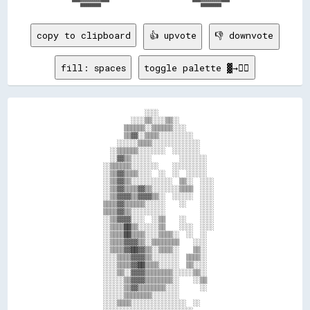
copy to clipboard
👍 upvote
👎 downvote
fill: spaces
toggle palette ▓→✊🏽
                          ░░░░                            

                      ░░░░▒▒░░░░▒▒░░                      

                    ▒▒▒▒▒▒░░▒▒▒▒▒▒░░░░                    

                    ▒▒▓▓░░▒▒▒▒░░░░░░░░░░                  

                  ░░░░░░▒▒▒▒░░░░░░░░░░░░░░                

                ░░▒▒▒▒▒▒░░░░░░░░  ░░░░░░░░                

                ░░▓▓▒▒░░░░░░        ░░░░░░░░              

              ░░▒▒▒▒▒▒░░░░░░░░    ░░░░░░░░░░              

              ░░▒▒▓▓▒▒▒▒░░░░  ░░  ░░  ░░░░░░              

              ░░▒▒▓▓▒▒░░░░░░░░░░░░  ▒▒░░  ░░░░            

              ░░▒▒▓▓▒▒▒▒▓▓▒▒░░░░░░░░▒▒▒▒  ░░░░            

              ░░▒▒▓▓▓▓▒▒▓▓▓▓▒▒░░  ░░░░░░  ░░░░            

              ▒▒▒▒▓▓▒▒▒▒▒▒░░░░░░    ░░    ░░░░            

              ▒▒▒▒▓▓▒▒░░░░░░░░░░          ░░░░            

              ░░▒▒▓▓▓▓░░░░  ░░▒▒    ░░    ░░░░            

              ░░▒▒▒▒██▒▒░░░░░░▒▒    ░░░░  ░░░░            

              ░░▒▒▒▒██▒▒▒▒░░░░▒▒▒▒░░  ░░  ░░              

              ░░▒▒▒▒▓▓▓▓▒▒░░▒▒▒▒▒▒▒▒    ░░░░              

              ░░▒▒▒▒▓▓██▓▓▒▒░░▒▒▒▒░░    ▒▒░░              

              ░░░░▒▒▒▒▓▓▓▓▒▒░░░░░░░░  ▒▒▒▒░░              

              ░░░░▒▒▒▒▓▓██▒▒▒▒░░░░░░  ▒▒░░░░              

              ░░░░▒▒░░▓▓▓▓▒▒▒▒▒▒▒▒░░░░░░▒▒░░              

              ░░░░░░▒▒▓▓▓▓▒▒▒▒▒▒▒▒░░    ░░▒▒              

              ░░░░░░▒▒▓▓▒▒▒▒▒▒▒▒░░░░      ░░              

              ░░░░░░▒▒▒▒▒▒▒▒░░░░░░░░                      

              ░░░░▒▒▒▒░░░░░░░░░░░░░░░░  ░░                
