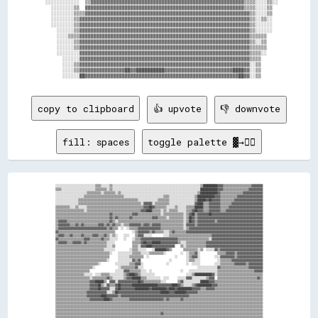
    ░░░░░░░░░░░░  ▒▒▓▓▓▓▓▓▓▓▓▓▓▓▓▓▓▓▓▓▓▓▓▓▓▓▓▓▓▓▓▓▓▓▓▓▓▓▓▓▓▓▓▓▓▓▓▓▓▓▓▓▓▓▓▓▒▒▒▒░░░░▒▒░░  

      ░░░░░░░░▒▒  ▓▓▓▓▓▓▓▓▓▓▓▓▓▓▓▓▓▓▓▓▓▓▓▓▓▓▓▓▓▓▓▓▓▓▓▓▓▓▓▓▓▓▓▓▓▓▓▓▓▓▓▓▓▓▓▓▒▒▒▒░░░░▒▒    

      ░░░░░░░░▒▒▒▒▓▓▓▓▓▓▓▓▓▓▓▓▓▓▓▓▓▓▓▓▓▓▓▓▓▓▓▓▓▓▓▓▓▓▓▓▓▓▓▓▓▓▓▓▓▓▓▓▓▓▓▓▓▓▓▓▓▓▒▒░░░░▒▒    

      ░░░░░░░░▒▒▓▓▓▓▓▓▓▓▓▓▓▓▓▓▓▓▓▓▓▓▓▓▓▓▓▓▓▓▓▓▓▓▓▓▓▓▓▓▓▓▓▓▓▓▓▓▓▓▓▓▓▓▓▓▓▓▓▓▓▓▒▒░░▒▒░░    

      ░░░░░░░░▒▒▓▓▓▓▓▓▓▓▓▓▓▓▓▓▓▓▓▓▓▓▓▓▓▓▓▓▓▓▓▓▓▓▓▓▓▓▓▓▓▓▓▓▓▓▓▓▓▓▓▓▓▓▓▓▓▓▓▓▓▓▒▒░░░░░░    

        ░░░░░░▒▒▓▓▓▓▓▓▓▓▓▓▓▓▓▓▓▓▓▓▓▓▓▓▓▓▓▓▓▓▓▓▓▓▓▓▓▓▓▓▓▓▓▓▓▓▓▓▓▓▓▓▓▓▓▓▓▓▓▓▓▓▒▒░░░░░░    

        ░░░░▒▒▒▒▓▓▓▓▓▓▓▓▓▓▓▓▓▓▓▓▓▓▓▓▓▓▓▓▓▓▓▓▓▓▓▓▓▓▓▓▓▓▓▓▓▓▓▓▓▓▓▓▓▓▓▓▓▓▓▓▓▓▓▓▒▒▒▒▒▒      

        ░░░░░░▒▒▓▓▓▓▓▓▓▓▓▓▓▓▓▓▓▓▓▓▓▓▓▓▓▓▓▓▓▓▓▓▓▓▓▓▓▓▓▓▓▓▓▓▓▓▓▓▓▓▓▓▓▓▓▓▓▓▓▓▓▓▒▒░░▒▒      

        ░░░░░░▒▒▓▓▓▓▓▓▓▓▓▓▓▓▓▓▓▓▓▓▓▓▓▓▓▓▓▓▓▓▓▓▓▓▓▓▓▓▓▓▓▓▓▓▓▓▓▓▓▓▓▓▓▓▓▓▓▓▓▓▓▓▒▒▒▒▒▒      

        ░░░░░░░░▓▓▓▓▓▓▓▓▓▓▓▓▓▓▓▓▓▓▓▓▓▓▓▓▓▓▓▓▓▓▓▓▓▓▓▓▓▓▓▓▓▓▓▓▓▓▓▓▓▓▓▓▓▓▓▓▓▓▓▓▒▒▒▒░░      

          ░░░░░░▓▓▓▓▓▓▓▓▓▓▓▓▓▓▓▓▓▓▓▓▓▓▓▓▓▓▓▓▓▓▓▓▓▓▓▓▓▓▓▓▓▓▓▓▓▓▓▓▓▓▓▓▓▓▓▓▓▓▓▓▒▒▒▒        

          ░░░░▒▒▓▓▓▓▓▓▓▓▓▓▓▓▓▓▓▓▓▓▓▓▓▓▓▓▓▓▓▓▓▓▓▓▓▓▓▓▓▓▓▓▓▓▓▓▓▓▓▓▓▓▓▓▓▓▓▓▓▓▓▓░░▒▒        

          ░░░░▒▒▓▓▓▓▓▓▓▓▓▓▓▓▓▓▓▓██▓▓██████████▓▓▓▓▓▓▓▓▓▓▓▓▓▓▓▓▓▓▓▓▓▓▓▓████▓▓░░▒▒        

copy to clipboard
👍 upvote
👎 downvote
fill: spaces
toggle palette ▓→✊🏽
░░░░░░░░░░░░░░░░░░░░░░░░░░░░▒▒▒▒░░░░░░▒▒░░░░░░░░░░░░░░░░░░░░░░░░░░░░░░░░░░░░░░░░░░░░░░░░░░░░░░░░░░░░░░▒▒██████████▓▓▓▓▒▒▒▒▒▒▒▒▒▒▒▒▒▒▒▒▒▒▒▒▓▓▓▓▓▓▓▓

▒▒▒▒░░░░░░░░░░░░░░░░░░░░░░░░▒▒▒▒▒▒▒▒░░▒▒░░░░░░░░░░░░░░░░░░░░░░░░░░░░░░░░░░░░░░░░░░░░░░░░░░░░░░░░░░░░░░████████████▓▓▓▓▒▒▒▒▒▒▒▒▒▒▒▒▒▒▒▒▒▒▓▓▓▓▓▓▓▓▓▓

░░░░░░░░░░░░░░░░░░░░░░▒▒▒▒▒▒▒▒▒▒░░▒▒▒▒▒▒▒▒░░▒▒░░░░░░░░░░░░░░░░░░░░░░░░░░░░░░░░░░░░░░░░░░░░░░░░░░░░░░▒▒████████████▓▓▒▒▒▒▒▒▒▒▒▒▒▒▒▒▒▒▓▓▓▓▓▓▓▓▓▓▓▓▓▓

░░░░░░░░░░░░░░░░░░░░▒▒▒▒▒▒▒▒▒▒▒▒▒▒▒▒▒▒▒▒▒▒▒▒▒▒▒▒░░░░░░░░░░░░░░░░░░░░░░░░░░░░▒▒▒▒░░░░░░░░░░░░░░░░░░▒▒████████████▓▓▓▓▒▒▒▒▒▒▒▒▒▒▒▒▓▓▓▓▓▓▓▓▓▓▓▓▓▓▓▓▓▓

░░░░░░░░░░░░░░░░▒▒▒▒▒▒▒▒▒▒▒▒▒▒▒▒▒▒▒▒▒▒▒▒▒▒▒▒▒▒▒▒▒▒▒▒▒▒▒▒▒▒░░░░░░░░░░░░░░▒▒▒▒▒▒▒▒░░░░░░░░░░░░░░░░░░▒▒██████▓▓██▓▓▓▓▓▓▒▒▒▒▒▒▒▒▒▒▓▓▓▓▓▓▓▓▓▓▓▓▓▓▓▓▓▓▓▓

░░░░░░░░░░░░░░░░▒▒▒▒▒▒▒▒▒▒▒▒▒▒▒▒▒▒▒▒▒▒▒▒▒▒▒▒▒▒▒▒▒▒▒▒▒▒▒▒▒▒▒▒░░▓▓▓▓▓▓░░▒▒▒▒▒▒▒▒▒▒░░░░░░░░░░░░░░░░░░▓▓████▒▒▒▒▓▓▓▓▓▓▓▓▒▒▒▒▒▒▒▒▓▓▓▓▓▓▓▓▓▓▓▓▓▓▓▓▓▓▓▓▓▓

▒▒▒▒▒▒▒▒▒▒░░░░▒▒░░░░░░▒▒▒▒▒▒▒▒▒▒▒▒▒▒▒▒▒▒▒▒▒▒▒▒▒▒▒▒▒▒▒▒▒▒▒▒▒▒▒▒▓▓▓▓██▓▓▒▒▒▒▒▒▒▒░░░░░░▒▒░░░░░░▒▒▒▒▒▒██████▒▒▒▒▓▓▓▓▓▓▓▓▒▒▒▒▒▒▓▓▓▓▓▓▓▓▓▓▓▓▓▓▓▓▓▓▓▓▓▓▓▓

▒▒▒▒▒▒▒▒▒▒▒▒▒▒▒▒▒▒▒▒░░▒▒▒▒▒▒▒▒▒▒▒▒▒▒▒▒▒▒▒▒▒▒▒▒▒▒▒▒▒▒▒▒▒▒▒▒▒▒▓▓▓▓████▒▒▒▒▒▒░░▒▒░░▒▒▒▒▒▒░░░░░░▒▒▒▒▓▓██▓▓▓▓▒▒▒▒▓▓▓▓▓▓▓▓▒▒▒▒▓▓▓▓▓▓▓▓▓▓▓▓▓▓▓▓▓▓▓▓▓▓▓▓▓▓

▒▒▒▒▒▒▒▒▒▒▒▒▒▒▒▒▒▒▒▒▒▒▒▒▒▒▒▒▒▒▒▒▒▒▒▒▒▒▓▓▒▒▒▒▒▒▒▒▒▒▒▒▒▒▓▓▓▓▒▒▒▒▒▒▒▒▒▒▒▒▒▒▒▒░░▒▒▒▒▒▒▒▒▒▒▒▒▒▒░░▒▒▓▓██▒▒▓▓▓▓▓▓▓▓██▓▓▓▓▓▓▓▓▓▓▓▓▓▓▓▓▓▓▓▓▓▓▓▓▓▓▓▓▓▓▓▓▓▓▓▓

▒▒▒▒▒▒▒▒▒▒▒▒▒▒▒▒▒▒▒▒▒▒▒▒▒▒▒▒▒▒▒▒▒▒▒▒▒▒▓▓▒▒▓▓▒▒▒▒▒▒▒▒▓▓▒▒▒▒▒▒▒▒▒▒▒▒▒▒▓▓▓▓▒▒▒▒▒▒░░▒▒▒▒▒▒▒▒▒▒░░▒▒██▓▓▒▒▓▓▓▓▓▓▓▓▓▓▓▓▓▓▓▓▓▓▓▓▓▓▓▓▓▓▓▓▓▓▓▓▓▓▓▓▓▓▓▓▓▓▓▓▓▓

▒▒▓▓▓▓▓▓▒▒▒▒▒▒▒▒▒▒▒▒▒▒▒▒▒▒▒▒▒▒▒▒▒▒▒▒▒▒▓▓▒▒░░▒▒▒▒▒▒▒▒▒▒▒▒▒▒▒▒▒▒▒▒▒▒▒▒▒▒▒▒▒▒▒▒▒▒▒▒▒▒▒▒▒▒▒▒▒▒░░▒▒██▓▓▒▒▓▓▓▓▓▓▓▓▓▓▓▓▒▒▓▓▓▓▓▓▓▓▓▓▓▓▓▓▓▓▓▓▓▓▓▓▓▓▓▓▓▓▓▓▓▓

▒▒▓▓▓▓▓▓▓▓▒▒▒▒▓▓▒▒▓▓▒▒▒▒▒▒▒▒▒▒▓▓▓▓▒▒▓▓▒▒▓▓▒▒▒▒░░▒▒▒▒▓▓▓▓▓▓▓▓▒▒▓▓▓▓▒▒▓▓▓▓▓▓▒▒▒▒▒▒▒▒▒▒▒▒▒▒▒▒░░▓▓▓▓▓▓▒▒▓▓▓▓▓▓▓▓▓▓▓▓▓▓▓▓▓▓▓▓▓▓▓▓▓▓▓▓▓▓▓▓▓▓▓▓▓▓▓▓▓▓▓▓▓▓

▒▒▓▓▓▓▓▓▓▓▓▓▓▓▓▓▓▓▓▓▓▓▓▓▓▓▓▓▓▓▓▓▓▓▓▓▒▒▓▓▒▒▒▒  ░░  ░░▒▒▒▒▒▒▓▓▓▓▓▓▓▓▓▓▓▓▓▓▓▓▒▒▒▒▒▒▒▒▒▒▒▒▒▒▒▒░░▒▒▓▓▓▓▓▓▓▓▓▓▓▓▓▓▓▓▓▓▓▓▓▓▓▓▓▓▓▓▓▓▓▓▓▓▓▓▓▓▓▓▓▓▓▓▓▓▓▓▓▓▓▓

▓▓▒▒▒▒▒▒▒▒▒▒▒▒▒▒▒▒▒▒▒▒▒▒▒▒▒▒▒▒▒▒▒▒▒▒▒▒▒▒▒▒            ░░▒▒▓▓▓▓▓▓▓▓▒▒▓▓▒▒▒▒▒▒░░░░▒▒▓▓▒▒▒▒▒▒▒▒▓▓▓▓▓▓▓▓▓▓▓▓▓▓▓▓▓▓▓▓▓▓▓▓▓▓▓▓▓▓▓▓▓▓▓▓▓▓▓▓▓▓▓▓▓▓▓▓▓▓▓▓▓▓

▒▒▓▓▓▓▒▒▒▒▓▓▒▒▒▒▒▒▓▓▒▒▒▒▒▒▓▓▓▓▒▒▒▒▓▓▒▒░░▒▒░░    ░░░░    ▒▒▓▓▓▓░░░░░░        ░░░░▒▒▒▒▒▒▒▒▒▒▒▒▒▒▒▒▒▒▒▒▒▒▒▒▒▒▒▒▒▒▓▓▓▓▓▓▓▓▓▓▓▓▓▓▓▓▓▓▓▓▓▓▓▓▓▓▓▓▓▓▓▓▓▓▓▓

▓▓▒▒▒▒▒▒▒▒▒▒▒▒▒▒▒▒▒▒▓▓▓▓▒▒▒▒▒▒▒▒▓▓▒▒▒▒░░░░░░    ░░    ░░▒▒▒▒▓▓▓▓▓▓▓▓▓▓▓▓▓▓▓▓▓▓▓▓▓▓▓▓▓▓▒▒▒▒▒▒▒▒▒▒▒▒▒▒▒▒▒▒▒▒▒▒░░▓▓▓▓▓▓▓▓▓▓▓▓▓▓▓▓▓▓▓▓▓▓▓▓▓▓▓▓▓▓▓▓▓▓▓▓

▒▒▓▓▓▓▓▓▒▒▒▒▓▓▓▓▓▓▒▒▓▓▒▒▒▒▒▒▒▒▒▒▒▒▒▒░░░░░░            ▒▒▒▒▒▒▓▓██▓▓▓▓██████▓▓▓▓▓▓▓▓▓▓▓▓▒▒░░░░▒▒▒▒▒▒▒▒▒▒▒▒▒▒▓▓▓▓▓▓▓▓▓▓▓▓▓▓▓▓▓▓▓▓▓▓▓▓▓▓▓▓▓▓▓▓▓▓▓▓▓▓▓▓

▒▒▒▒▒▒▒▒▒▒▒▒▒▒▒▒▒▒▒▒▒▒▒▒▒▒▒▒▒▒▒▒▒▒▒▒░░░░▒▒            ▒▒▒▒░░▓▓▓▓████▓▓▓▓▓▓▓▓▓▓▓▓▓▓▓▓    ▒▒░░▒▒▒▒▒▒▒▒▒▒▒▒▒▒▓▓▓▓▓▓▓▓▓▓▓▓▓▓▓▓▓▓▓▓▓▓▓▓▓▓▓▓▓▓▓▓▓▓▓▓▓▓▓▓

▒▒▒▒▒▒▒▒▒▒▒▒▒▒▒▒▒▒▒▒▒▒▒▒▒▒▒▒▒▒▒▒▒▒░░░░░░░░          ░░▒▒▒▒░░░░░░    ░░████████▓▓▒▒        ▒▒▒▒▒▒▒▒▒▒░░▒▒  ░░░░░░▓▓▒▒▓▓▓▓▓▓▓▓▓▓▓▓▓▓▓▓▓▓▓▓▓▓▓▓▓▓▓▓▓▓

▒▒▒▒▒▒▒▒▒▒▒▒▒▒▒▒▒▒▒▒▒▒▒▒▒▒▒▒▒▒▒▒▒▒▒▒▒▒░░    ░░░░░░░░░░▒▒▒▒▒▒░░░░░░▒▒▒▒▒▒▒▒▒▒░░          ░░  ░░▒▒▒▒▓▓░░            ▒▒▒▒▒▒▓▓▓▓▓▓▒▒▓▓▓▓▓▓▓▓▓▓▓▓▓▓▓▓▓▓

▒▒▒▒▒▒▒▒▒▒▒▒▒▒▒▒▒▒▒▒▒▒▒▒▒▒▒▒▒▒▒▒▒▒▒▒▒▒      ░░░░░░░░▒▒▒▒▒▒▒▒▒▒  ░░                  ░░      ░░▒▒▓▓▓▓░░          ░░░░▓▓▓▓▓▓▓▓▓▓▒▒▓▓▓▓▓▓▓▓▓▓▓▓▓▓▓▓▓▓

▒▒▒▒▒▒▒▒▒▒▒▒▒▒▒▒▒▒▒▒▒▒▒▒▒▒▒▒▒▒▒▒▒▒▒▒░░      ░░░░░░░░░░▓▓▒▒▓▓                    ░░          ░░▒▒▒▒░░░░            ░░▒▒▒▒▒▒▒▒▓▓▓▓▓▓▓▓▓▓▓▓▓▓▓▓▓▓▓▓▓▓

▒▒▒▒▒▒▒▒▒▒▒▒▒▒▒▒▒▒▒▒▒▒▒▒▒▒▒▒▒▒░░          ░░░░░░░░░░▒▒▒▒▓▓▓▓░░                ░░            ░░  ░░░░░░          ░░░░▒▒▒▒▒▒▒▒▒▒▓▓▓▓▓▓▓▓▒▒▓▓▓▓▓▓▓▓▓▓

▒▒▒▒▒▒▒▒▒▒▒▒▒▒▒▒▒▒▒▒▒▒▒▒▒▒░░                ░░▒▒▒▒▒▒▒▒▒▒▓▓░░░░                                      ░░░░░░░░░░░░░░▓▓▒▒▒▒▒▒▒▒▒▒▒▒▒▒▒▒▒▒▒▒▓▓▓▓▓▓▓▓▓▓

▒▒▒▒▒▒▒▒▒▒▒▒▒▒▒▒▒▒▒▒▒▒▒▒                  ░░░░░░▓▓▓▓▒▒▒▒▒▒▒▒░░░░  ░░                    ░░    ░░░░░░░░░░░░░░░░░░░░▒▒▒▒▒▒▒▒▒▒▒▒▒▒▒▒▒▒▒▒▒▒▒▒▒▒▓▓▓▓▓▓

▒▒▒▒▒▒▒▒▒▒▒▒▒▒▒▒▒▒▒▒░░░░░░  ░░░░▒▒▒▒▒▒░░░░░░░░░░▒▒▓▓████▓▓▒▒░░░░░░░░░░                      ░░░░▒▒████████████▓▓░░▒▒▒▒▒▒▒▒▒▒▒▒▒▒▒▒▒▒▒▒▒▒▒▒▒▒▒▒▒▒▒▒

▒▒▒▒▒▒▒▒▒▒▒▒▒▒▒▒▒▒▒▒▒▒▒▒░░▒▒▒▒▒▒▒▒▒▒▓▓▒▒░░░░░░░░▒▒▓▓▓▓██████▒▒▒▒░░░░░░░░░░  ░░░░      ░░░░░░▓▓▓▓░░░░░░░░░░▒▒▓▓▓▓  ▒▒▒▒▒▒▒▒▒▒▒▒▒▒▒▒▒▒▒▒▒▒▒▒▒▒▒▒▓▓▒▒

▒▒▒▒▒▒▒▒▒▒▒▒▒▒▒▒▒▒▒▒▒▒▒▒▓▓▓▓██████▒▒  ▓▓▓▓░░▓▓▓▓▓▓▓▓▓▓▓▓▓▓██▓▓▒▒▒▒▒▒▒▒▒▒▒▒░░░░        ▒▒▓▓░░░░░░░░░░░░██████▓▓▓▓▒▒▒▒▒▒▒▒▒▒▒▒▒▒▒▒▒▒▒▒▒▒▒▒▒▒▒▒▒▒▒▒▒▒

▒▒▒▒▒▒▒▒▒▒▒▒▒▒▒▒▒▒▒▒▒▒▒▒▓▓▓▓▓▓██▒▒░░▓▓▒▒▒▒▓▓██▓▓▓▓▓▓▓▓██████████████████▓▓▓▓▓▓▓▓▓▓████▓▓▒▒░░░░░░▒▒▓▓██████████▓▓▓▓▒▒▒▒▒▒▒▒▒▒▒▒▒▒▒▒▒▒▒▒▒▒▒▒▒▒▒▒▒▒▒▒

▒▒▒▒▒▒▒▒▒▒▒▒▒▒▒▒▒▒▒▒▒▒▒▒▓▓▓▓▓▓██▓▓▓▓▓▓░░░░▓▓██▓▓▓▓▓▓▓▓▓▓██████████▓▓██████████▓▓████▓▓██████████▓▓▓▓▓▓▒▒▒▒▓▓▓▓▓▓▒▒▒▒▒▒▒▒▒▒▒▒▒▒▒▒▒▒▒▒▒▒▒▒▒▒▒▒▒▒▒▒▒▒

▒▒▒▒▒▒▒▒▒▒▒▒▒▒▒▒▒▒▒▒▒▒▓▓▓▓▓▓▓▓▓▓▓▓▓▓░░░░▒▒██▓▓▓▓▓▓▓▓▓▓▓▓▓▓▓▓▓▓▓▓▓▓▓▓▓▓▓▓▓▓██████▓▓▓▓████████▓▓▓▓▓▓▓▓▒▒▒▒▒▒▒▒▒▒▒▒▒▒▒▒▒▒▒▒▒▒▒▒▒▒▒▒▒▒▒▒▒▒▒▒▒▒▒▒▒▒▒▒▒▒

▒▒▒▒▒▒▒▒▒▒▒▒▒▒▒▒▒▒▒▒▒▒▓▓▓▓▓▓▓▓▓▓████▓▓▓▓▓▓▓▓▒▒▓▓▓▓▓▓▓▓▓▓▓▓▓▓▓▓▓▓▓▓▓▓▓▓▓▓▓▓▓▓▓▓▓▓▓▓▓▓▓▓▓▓▓▓▓▓▓▓▒▒▒▒▒▒▒▒▒▒▒▒▒▒▒▒▒▒▒▒▒▒▒▒▒▒▒▒▒▒▒▒▒▒▒▒▒▒▒▒▒▒▒▒▒▒▒▒▒▒▒▒

▒▒▒▒▒▒▒▒▒▒▒▒▒▒▒▒▒▒▒▒▒▒▒▒▓▓▓▓▓▓▓▓▓▓████▓▓▒▒▒▒▒▒▒▒▒▒▒▒▓▓▓▓▓▓▓▓▓▓▓▓▓▓▓▓▓▓▓▓▓▓▓▓▒▒▓▓▒▒▒▒▒▒▒▒▓▓▒▒▒▒▒▒▒▒▒▒▒▒▒▒▒▒▒▒▒▒▒▒▒▒▒▒▒▒▒▒▒▒▒▒▒▒▒▒▒▒▒▒▒▒▒▒▒▒▒▒▒▒▒▒▒▒

▒▒▒▒▒▒▒▒▒▒▒▒▒▒▒▒▒▒▒▒▒▒▒▒▒▒▒▒▒▒▒▒▒▒▒▒▒▒▒▒▒▒▒▒▒▒▒▒▒▒▒▒▒▒▒▒▒▒▒▒▒▒▒▒▒▒▒▒▒▒▒▒▒▒▒▒▒▒▒▒▒▒▒▒▒▒▒▒▒▒▒▒▒▒▒▒▒▒▒▒▒▒▒▒▒▒▒▒▒▒▒▒▒▒▒▒▒▒▒▒▒▒▒▒▒▒▒▒▒▒▒▒▒▒▒▒▒▒▒▒▒▒▒▒▒▒

▒▒▒▒▒▒▒▒▒▒▒▒▒▒▒▒▒▒▒▒▒▒▒▒▒▒▒▒▒▒▒▒▒▒▒▒▒▒▒▒▒▒▒▒▒▒▒▒▒▒▒▒▒▒▒▒▒▒▒▒▒▒▒▒▒▒▒▒▒▒▒▒▒▒▒▒▒▒▒▒▒▒▒▒▒▒▒▒▒▒▒▒▒▒▒▒▒▒▒▒▒▒▒▒▒▒▒▒▒▒▒▒▒▒▒▒▒▒▒▒▒▒▒▒▒▒▒▒▒▒▒▒▒▒▒▒▒▒▒▒▒▒▒▒▒▒

▒▒▒▒▒▒▒▒▒▒▒▒▒▒▒▒▒▒▒▒▒▒▒▒▒▒▒▒▒▒▒▒▒▒▒▒▒▒▒▒▒▒▒▒▒▒▒▒▒▒▒▒▒▒▒▒▒▒▒▒▒▒▒▒▒▒▒▒▒▒▒▒▒▒▒▒▒▒▒▒▒▒▒▒▒▒▒▒▒▒▒▒▒▒▒▒▒▒▒▒▒▒▒▒▒▒▒▒▒▒▒▒▒▒▒▒▒▒▒▒▒▒▒▒▒▒▒▒▒▒▒▒▒▒▒▒▒▒▒▒▒▒▒▒▒▒

▒▒▒▒▒▒▒▒▒▒▒▒▒▒▒▒▒▒▒▒▒▒▒▒▒▒▒▒▒▒▒▒▒▒▒▒▒▒▒▒▒▒▒▒▒▒▒▒▒▒▒▒▒▒▒▒▒▒▒▒▒▒▒▒▒▒▒▒▒▒▒▒▒▒▓▓▒▒▒▒▒▒▒▒▒▒▒▒▒▒▒▒▒▒▒▒▒▒▒▒▒▒▒▒▒▒▒▒▒▒▒▒▒▒▒▒▒▒▒▒▒▒▒▒▒▒▒▒▒▒▒▒▒▒▒▒▒▒▒▒▒▒▒▒▒▒

▒▒▒▒▒▒▒▒▒▒▒▒▒▒▒▒▒▒▒▒▒▒▒▒▒▒▒▒▒▒▒▒▒▒▒▒▒▒▒▒▒▒▒▒▒▒▒▒▒▒▒▒▒▒▒▒▒▒▒▒▒▒▒▒▒▒▒▒▒▒▒▒▒▒▒▒▒▒▒▒▒▒▒▒▒▒▒▒▒▒▒▒▒▒▒▒▒▒▒▒▒▒▒▒▒▒▒▒▒▒▒▒▒▒▒▒▒▒▒▒▒▒▒▒▒▒▒▒▒▒▒▒▒▒▒▒▒▒▒▒▒▒▒▒▒▒
