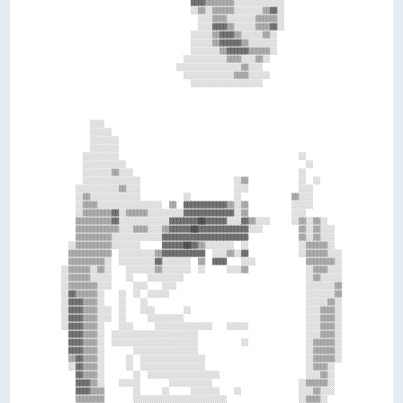
                                    ▓▓▓▓▒▒▒▒▒▒▒▒░░░░░░░░░░░░░░                

                                    ░░▒▒░░▒▒▒▒▒▒░░░░░░░░▒▒▓▓░░                

                                      ░░░░▒▒▒▒░░░░░░░░▒▒▒▒▒▒░░                

                                      ░░░░▓▓▓▓▒▒░░░░░░▒▒▒▒▓▓░░                

                                    ░░░░░░▒▒▓▓▓▓▒▒░░░░░░▒▒░░                  

                                    ░░░░░░▒▒▓▓▓▓▓▓▒▒░░░░░░░░                  

                                    ░░░░░░░░▒▒▓▓▓▓▓▓▒▒▒▒▒▒░░                  

                                  ░░░░░░░░░░░░▒▒▒▒░░░░▒▒░░                    

                                ░░░░░░░░░░░░░░░░░░▒▒░░░░                      

                                  ░░░░░░░░░░░░░░▒▒▒▒░░░░░░                    

                                    ░░░░░░░░░░░░░░░░░░░░                      

        ░░░░                                                                  

        ░░░░░░                                                                

        ░░░░░░░░                                                              

        ░░░░░░░░                                                              

      ░░░░░░░░░░                                                  ░░          

      ░░░░░░░░░░░░                                                  ░░        

      ░░░░░░░░▒▒░░░░                                              ░░          

      ░░░░░░░░░░░░░░░░                          ░░▒▒              ░░  ░░      

    ░░░░░░░░░░░░▒▒░░░░                          ░░░░              ░░░░        

    ░░▒▒░░░░░░░░░░░░░░            ░░            ░░              ▒▒░░░░        

    ░░▒▒▒▒░░░░░░░░░░░░░░░░░░  ▒▒  ▓▓▓▓▓▓▓▓▓▓▓▓▒▒░░▒▒            ░░░░░░        

    ░░▒▒▒▒▒▒▒▒▓▓░░▒▒▒▒▒▒░░░░░░░░░░▓▓▓▓▓▓▓▓▓▓▓▓▓▓░░▒▒            ░░░░          

    ▒▒▒▒▒▒▒▒▒▒▓▓░░░░░░░░░░░░░░▓▓▓▓▓▓▓▓██▓▓▓▓▓▓░░░░▓▓▒▒░░░░      ░░▒▒░░▒▒░░    

    ▒▒▒▒▒▒▒▒▒▒▒▒░░░░▒▒▒▒░░░░▒▒▓▓▓▓▓▓██▓▓▓▓▓▓▓▓▓▓▓▓▓▓░░░░          ▒▒░░▒▒░░░░  

    ▒▒▒▒▒▒▒▒▒▒░░░░░░░░░░░░░░▓▓▓▓▓▓▓▓▓▓▓▓▓▓▓▓▓▓▓▓▓▓▓▓              ▒▒░░▒▒░░░░  

  ░░▒▒▒▒▒▒▒▒▒▒░░░░░░░░      ▓▓▓▓▓▓██▓▓▒▒░░░░░░░░  ░░              ░░▒▒▒▒▒▒░░  

  ▒▒▒▒▒▒▒▒▒▒▒▒  ░░░░░░░░░░▒▒▓▓▓▓▓▓▓▓▓▓▓▓  ░░░░▒▒░░▓▓              ░░▒▒▒▒▒▒░░░░

  ▒▒▒▒▒▒▒▒▒▒░░  ░░░░░░░░░░▓▓░░░░░░░░  ▒▒  ▓▓▓▓    ░░░░              ▒▒▒▒▒▒▒▒░░

░░▒▒▒▒▒▒░░▒▒░░    ░░░░░░░░▒▒░░░░░░░░  ░░      ░░░░▒▒                ░░▒▒▒▒░░░░

░░▒▒▒▒▒▒░░░░░░    ░░    ░░░░░░░░░░                                  ░░▒▒░░░░░░

░░▒▒▒▒▒▒▒▒░░░░      ░░░░    ░░░░                                    ░░░░░░░░▒▒

░░▓▓▒▒▒▒▒▒░░    ░░  ░░  ░░░░░░                                      ░░░░░░░░▒▒

░░▓▓▓▓▒▒▒▒░░    ░░    ░░                                            ░░░░░░▒▒░░

░░▓▓▓▓▒▒▒▒░░░░  ░░    ░░░░        ░░                                ░░░░▒▒▒▒░░

░░▓▓▓▓▒▒▒▒░░░░  ░░      ░░░░░░░░░░                                  ░░░░▒▒▒▒░░

░░▓▓▓▓▒▒▒▒░░    ░░░░      ░░░░░░░░░░░░░░░░    ░░░░░░                ░░░░▒▒▒▒░░

  ▓▓▓▓▒▒▒▒░░  ░░░░░░░░░░░░░░░░░░░░░░░░                              ░░░░▒▒▒▒░░

  ▓▓▓▓▒▒▒▒░░  ░░░░░░░░░░░░░░░░░░░░░░░░            ░░                ░░▒▒▒▒▒▒░░

  ▓▓▓▓▒▒▒▒░░        ░░░░░░░░░░░░░░░░░░                              ░░▒▒▒▒▒▒░░

  ▒▒▓▓▒▒▒▒░░      ░░  ░░░░░░░░░░░░░░░░░░                            ░░▒▒▒▒▒▒░░

  ░░▓▓▒▒▒▒░░      ░░  ░░░░░░░░░░░░░░░░░░                            ░░▒▒▒▒░░  

    ▓▓▒▒▒▒░░        ░░  ░░░░░░░░░░░░░░░░░░░░                        ░░░░▒▒░░  

    ▓▓▓▓▒▒░░    ░░░░░░        ░░░░░░░░░░░░                        ░░▒▒▒▒▒▒░░  

    ▓▓▓▓▒▒▒▒        ░░      ░░      ░░░░░░░░    ░░                ░░░░▒▒░░░░  

    ▒▒▒▒▒▒▒▒        ░░░░░░░░░░░░░░░░░░░░░░░░░░                    ░░▒▒▒▒░░    
