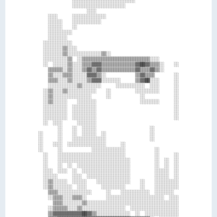
              ░░░░░░░░░░░░░░░░░░░░░░░░░░                  

              ░░░░░░░░░░░░░░░░░░░░░░                      

                    ░░░░                                  

    ░░░░      ░░░░░░░░░░░░░░                              

    ░░░░░░    ░░░░░░░░░░░░                                

    ░░░░░░    ░░                                          

    ░░░░░░░░░░                                            

    ░░░░░░░░                                              

  ░░░░░░░░░░░░                                            

  ░░░░░░░░▒▒░░░░                                          

  ░░░░░░░░▒▒░░░░░░░░░░░░░░▒▒░░                            

  ░░░░░░░░░░▒▒  ░░▒▒▒▒▒▒▒▒▒▒▒▒▒▒▒▒▒▒▒▒▒▒▒▒▒▒▒▒░░░░        

  ░░  ░░░░░░▒▒░░░░▒▒▒▒▓▓▓▓▒▒▒▒▒▒▒▒▒▒▒▒▒▒▓▓██▓▓▒▒▒▒░░    ░░

    ▒▒▒▒▒▒░░▒▒░░░░▒▒▓▓▒▒▓▓▒▒▒▒▒▒▒▒▒▒▒▒▒▒▓▓▒▒▒▒▓▓▒▒░░      

    ▒▒░░░░▒▒▒▒░░░░░░▓▓▓▓▒▒░░            ▒▒▓▓▒▒▒▒        ░░

    ▒▒▒▒░░░░▒▒░░░░░░▒▒▓▓▓▓░░░░░░░░      ▒▒▓▓██░░░░      ░░

    ░░░░░░░░░░░░▒▒░░░░░░░░      ░░░░░░░░░░░░  ░░░░      ░░

  ░░▒▒░░░░▒▒░░░░░░░░░░░░    ░░          ░░░░░░░░░░      ░░

  ░░▒▒░░░░░░░░░░░░░░░░      ░░            ░░            ░░

  ░░▒▒░░░░░░    ░░░░░░░░                  ░░░░░░░░      ░░

  ░░░░░░░░░░  ░░░░░░░░░░                                ░░

  ░░░░░░░░░░  ░░░░░░░░░░                                ░░

  ░░░░░░░░░░  ░░░░░░░░░░                                ░░

  ░░  ░░░░      ░░░░░░░░                                  

        ░░    ░░  ░░░░░░                      ░░          

░░      ░░    ░░  ░░░░░░  ░░                  ░░          

░░      ░░    ░░░░░░░░░░░░░░                  ░░          

░░    ░░░░  ░░░░░░░░░░░░░░░░      ░░                      

░░      ░░            ░░░░░░░░░░░░░░            ░░        

  ░░    ░░░░░░░░░░░░░░░░░░░░░░░░░░░░            ░░      ░░

  ░░    ░░░░░░░░░░░░░░░░░░░░░░░░░░░░░░          ░░  ░░  ░░

  ░░    ░░  ░░  ░░░░░░░░░░░░░░░░░░░░░░          ░░  ░░  ░░

  ░░░░  ░░░░  ░░  ░░░░░░░░░░░░░░░░░░░░          ░░░░░░  ░░

  ░░░░░░      ░░░░  ░░░░░░░░░░░░░░░░░░          ░░░░░░  ░░

  ░░▒▒░░░░░░  ░░░░░░    ░░░░░░░░░░░░░░    ░░    ░░░░░░░░░░

  ░░▒▒░░░░░░░░  ░░░░      ░░░░░░░░░░      ░░    ░░░░░░░░░░

    ▒▒▒▒░░░░░░░░░░░░░░      ░░    ░░░░░░░░░░░░  ░░░░░░░░  

    ░░▒▒▒▒░░░░▒▒▒▒░░        ░░░░░░░░░░░░░░░░░░░░░░░░  ░░░░

      ▒▒▒▒░░░░░░░░▒▒░░░░░░░░░░░░░░░░░░░░░░░░░░░░░░░░░░░░░░

    ░░▒▒▒▒▒▒░░░░▒▒░░░░░░░░░░░░░░░░░░  ░░░░░░░░░░░░░░░░░░░░

    ▒▒▓▓▓▓▓▓▓▓▓▓▓▓██▓▓▒▒░░░░░░░░░░░░░░  ░░  ░░░░░░░░░░░░░░
