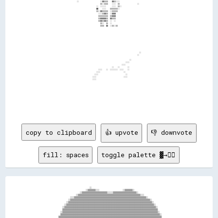
copy to clipboard
👍 upvote
👎 downvote
fill: spaces
toggle palette ▓→✊🏽
                                            ░░                                                                                  

                                        ░░▒▒▒▒▒▒▒▒░░░░                        ░░▒▒▒▒▒▒▒▒░░                                      

                                  ░░▒▒▒▒▒▒▒▒▒▒▒▒▒▒▒▒▒▒▒▒▒▒▒▒▒▒░░░░░░▒▒▒▒▒▒▒▒▒▒▒▒▒▒▒▒▒▒▒▒▒▒▒▒░░                                  

                              ░░▒▒▒▒▒▒▒▒▒▒▒▒▒▒▒▒▒▒▒▒▒▒▒▒▒▒▒▒▒▒▒▒▒▒▒▒▒▒▒▒▒▒▒▒▒▒▒▒▒▒▒▒▒▒▒▒▒▒▒▒▒▒▒▒░░░░                            

                        ░░░░▒▒▒▒▒▒▒▒▒▒▒▒▒▒▒▒▒▒▒▒▒▒▒▒▒▒▒▒▒▒▒▒▒▒▒▒▒▒▒▒▒▒▒▒▒▒▒▒▒▒▒▒▒▒▒▒▒▒▒▒▒▒▒▒▒▒▒▒▒▒▒▒▒▒░░                        

                      ░░▒▒▒▒▒▒▒▒▒▒▒▒▒▒▒▒▒▒▒▒▒▒▒▒▒▒▒▒▒▒▒▒▒▒▒▒▒▒▒▒▒▒▒▒▒▒▒▒▒▒▒▒▒▒▒▒▒▒▒▒▒▒▒▒▒▒▒▒▒▒▒▒▒▒▒▒▒▒▒▒▒▒░░                    

                    ░░▒▒▒▒▒▒▒▒▒▒▒▒▒▒▒▒▒▒▒▒▒▒▒▒▒▒▒▒▒▒▒▒▒▒▒▒▒▒▒▒▒▒▒▒▒▒▒▒▒▒▒▒▒▒▒▒▒▒▒▒▒▒▒▒▒▒▒▒▒▒▒▒▒▒▒▒▒▒▒▒▒▒▒▒▒▒░░                  

                  ░░▒▒▒▒▒▒▒▒▒▒▒▒▒▒▒▒▒▒▒▒▒▒▒▒▒▒▒▒▒▒▒▒▒▒▒▒▒▒▒▒▒▒▒▒▒▒▒▒▒▒▒▒▒▒▒▒▒▒▒▒▒▒▒▒▒▒▒▒▒▒▒▒▒▒▒▒▒▒▒▒▒▒▒▒▒▒▒▒▒▒░░                

                ░░▒▒▒▒▒▒▒▒▒▒▒▒▒▒▒▒▒▒▒▒▒▒▒▒▒▒▒▒▒▒▒▒▒▒▒▒▒▒▒▒▒▒▒▒▒▒▒▒▒▒▒▒▒▒▒▒▒▒▒▒▒▒▒▒▒▒▒▒▒▒▒▒▒▒▒▒▒▒▒▒▒▒▒▒▒▒▒▒▒▒▒▒▒▒░░              

                ▒▒▒▒▒▒▒▒▒▒▒▒▒▒▒▒▒▒▒▒▒▒▒▒▒▒▒▒▒▒▒▒▒▒▒▒▒▒▒▒▒▒▒▒▒▒▒▒▒▒▒▒▒▒▒▒▒▒▒▒▒▒▒▒▒▒▒▒▒▒▒▒▒▒▒▒▒▒▒▒▒▒▒▒▒▒▒▒▒▒▒▒▒▒▒▒▒▒              

              ░░▒▒▒▒▒▒▒▒▒▒▒▒▒▒▒▒▒▒▒▒▒▒▒▒▒▒▒▒▒▒▒▒▒▒▒▒▒▒▒▒▒▒▒▒▒▒▒▒▒▒▒▒▒▒▒▒▒▒▒▒▒▒▒▒▒▒▒▒▒▒▒▒▒▒▒▒▒▒▒▒▒▒▒▒▒▒▒▒▒▒▒▒▒▒▒▒▒▒░░            

              ▒▒▒▒▒▒▒▒▒▒▒▒▒▒▒▒▒▒▒▒▒▒▒▒▒▒▒▒▒▒▒▒▒▒▒▒▒▒▒▒▒▒▒▒▒▒▒▒▒▒▒▒▒▒▒▒▒▒▒▒▒▒▒▒▒▒▒▒▒▒▒▒▒▒▒▒▒▒▒▒▒▒▒▒▒▒▒▒▒▒▒▒▒▒▒▒▒▒▒▒▒▒░░          

            ▒▒▒▒▒▒▒▒▒▒▒▒▒▒▒▒▒▒▒▒▒▒▒▒▒▒▒▒▒▒▒▒▒▒▒▒▒▒▒▒▒▒▒▒▒▒▒▒▒▒▒▒▒▒▒▒▒▒▒▒▒▒▒▒▒▒▒▒▒▒▒▒▒▒▒▒▒▒▒▒▒▒▒▒▒▒▒▒▒▒▒▒▒▒▒▒▒▒▒▒▒▒▒▒▒▒          
