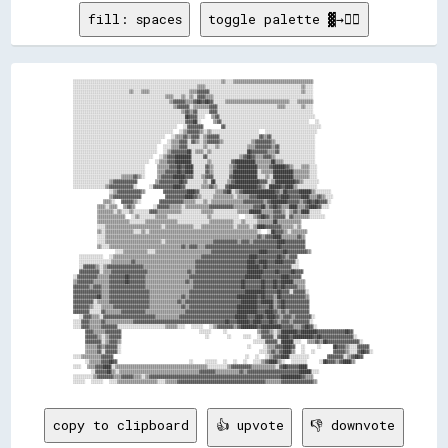
fill: spaces
toggle palette ▓→✊🏽
░░░░░░░░░░░░░░░░░░░░░░░░░░░░░░░░░░░░░░░░░░░░░░░░░░░░░░░░░░░░░░░░░░░░░░░░░░▒▒░░░░▒▒▒▒▒▒▒▒▒▒▒▒▒▒▒▒▒▒▒▒▒▒▒▒▒▒▒▒▒▒▒▒▒▒▒▒▒▒▒▒

░░░░░░░░░░░░░░░░░░░░░░░░░░░░░░░░░░░░░░░░░░░░░░░░░░░░░░░░░░░░░░▒▒▒▒░░░░░░░░░░░░░░░░░░░░░░░░░░░░░░░░░░░░░░░░░░░░░░░░▒▒░░░░

░░░░░░░░░░░░░░░░░░░░░░░░░░░░▒▒░░░░▒▒▒▒░░░░░░░░░░░░░░░░░░░░▒▒▒▒▓▓▓▓▓▓░░░░░░░░░░░░░░░░░░░░░░░░░░░░░░░░░░░░░░░░░░░░░░▒▒░░░░

░░░░░░░░░░░░░░░░░░░░░░░░░░░░░░░░░░░░░░░░░░░░░░▒▒▒▒░░░░▒▒░░▒▒░░▓▓▓▓▒▒▒▒░░░░░░░░░░░░░░░░░░░░░░░░░░░░░░░░░░░░░░░░░░░░░░░░░░

░░░░░░░░░░░░░░░░░░░░░░░░░░░░░░░░░░░░░░░░░░░░░░░░▒▒▓▓▓▓▓▓▒▒▒▒▓▓██▓▓██▓▓░░░░░░▒▒▒▒▒▒▒▒▒▒▒▒▒▒▒▒▒▒▒▒▒▒▒▒▒▒▒▒▒▒▒▒░░░░▒▒▒▒▒▒▒▒

░░░░░░░░░░░░░░░░░░░░░░░░░░░░░░░░░░░░░░░░░░░░░░░░░░▒▒▓▓▓▓▓▓░░▒▒▒▒▒▒▒▒▓▓▓▓░░░░░░░░░░░░░░░░░░░░░░░░░░░░░░▒▒▒▒░░░░░░░░▒▒░░░░

░░░░░░░░░░░░░░░░░░░░░░░░░░░░░░░░░░░░░░░░░░░░░░░░░░░░░░▒▒▓▓▒▒▓▓░░░░░░▓▓▓▓░░░░░░░░░░░░░░░░░░░░░░░░░░░░░░░░░░░░░░░░░░░░░░░░

░░░░░░░░░░░░░░░░░░░░░░░░░░░░░░░░░░░░░░░░░░░░░░░░░░░░░░░░██▓▓▓▓░░░░  ▒▒▓▓░░░░░░░░░░░░░░░░░░░░░░░░░░░░░░░░░░░░░░░░░░░░░░░░

░░░░░░░░░░░░░░░░░░░░░░░░░░░░░░░░░░░░░░░░░░░░░░░░░░░░░░░░▓▓▓▓██░░    ▒▒▓▓░░░░░░░░░░░░░░░░░░░░░░░░░░░░░░░░░░░░░░░░░░░░  ░░

░░░░░░░░░░░░░░░░░░░░░░░░░░░░░░░░░░░░░░░░░░░░░░░░░░░░  ░░▓▓▓▓▓▓▓▓      ▓▓░░░░░░░░░░░░░░░░░░░░░░░░░░░░░░░░░░░░░░░░░░░░░░░░

░░░░░░░░░░░░░░░░░░░░░░░░░░░░░░░░░░░░░░░░░░░░░░░░░░  ░░▒▒▓▓▓▓▓▓▒▒░░▒▒░░░░░░░░░░░░░░░░░░░░░░░░  ░░░░░░░░░░░░░░░░░░░░░░░░░░

░░░░░░░░░░░░░░░░░░░░░░░░░░░░░░░░░░░░░░░░░░░░░░  ░░▒▒▒▒▓▓▒▒▓▓▓▓░░▒▒▓▓▓▓▓▓░░░░░░░░░░░░░░░░░░░░▓▓▒▒▓▓░░░░░░░░░░░░░░░░░░░░░░

░░░░░░░░░░░░░░░░░░░░░░░░░░░░░░░░░░░░░░░░░░░░  ░░▒▒▒▒▓▓▓▓░░▓▓▒▒░░▒▒▓▓▓▓▓▓▒▒░░░░░░░░░░░░░░▒▒▓▓▓▓▓▓▓▓▒▒░░░░░░░░░░░░░░░░░░░░

░░░░░░░░░░░░░░░░░░░░░░░░░░░░░░░░░░░░░░░░░░  ░░░░▒▒▒▒▓▓▓▓░░░░░░░░▒▒░░░░▒▒░░░░░░░░░░░░░░▒▒▒▒▓▓▓▓▓▓▓▓▒▒▓▓░░░░░░░░░░░░░░░░░░

░░░░░░░░░░░░░░░░░░░░░░░░░░░░░░░░░░░░░░░░░░  ░░▒▒▓▓▓▓▓▓▓▓██░░▒▒▒▒░░▒▒░░░░░░░░░░░░░░░░░░██▓▓▓▓▓▓▓▓▒▒▒▒▓▓░░░░░░░░░░░░░░░░░░

░░░░░░░░░░░░░░░░░░░░░░░░░░░░░░░░░░░░░░░░  ░░▒▒▓▓▓▓████████░░░░░░▓▓░░░░░░░░░░░░░░░░▒▒▓▓██▓▓▒▒▒▒▓▓▓▓▒▒░░░░░░░░░░░░░░░░░░░░

░░░░░░░░░░░░░░░░░░░░░░░░░░░░░░░░░░░░░░  ░░▒▒▒▒▓▓▓▓████████░░░░░░░░▒▒░░░░░░░░░░▓▓██████████▒▒▒▒▒▒▒▒██▒▒▒▒░░░░░░░░░░░░░░░░

░░░░░░░░░░░░░░░░░░░░░░░░░░░░░░░░░░░░    ▒▒▒▒▒▒▓▓▓▓██▓▓████░░░░░░▓▓▒▒░░░░░░░░▒▒▓▓██████████▒▒▒▒▒▒▓▓██████▓▓▒▒░░░░▒▒▒▒░░░░

░░░░░░░░░░░░░░░░░░░░░░░░░░░░░░░░░░░░    ▒▒▒▒▓▓▓▓▓▓██▓▓████░░░░░░▓▓▒▒░░░░░░░░▒▒████████████░░▒▒▒▒▒▒██████████▒▒▒▒▒▒▒▒░░░░

░░░░░░░░░░░░░░░░░░░░░░░░▒▒▒▒▒▒▓▓▒▒░░    ▒▒▓▓▓▓▓▓██████▓▓▓▓░░░░▒▒▓▓▓▓░░░░░░░░▓▓████████████░░░░▒▒░░██████████▒▒▒▒▒▒▒▒░░░░

░░░░░░░░░░░░░░░░░░▒▒▓▓▓▓▓▓▓▓▓▓▓▓      ▒▒▓▓▓▓▓▓▓▓▓▓██▓▓░░░░░░░░▒▒░░██░░░░░░▒▒▓▓████████████▓▓▓▓░░▒▒██████████▓▓▒▒░░░░░░░░

░░░░░░░░░░░░░░░░▒▒▓▓▓▓▓▓▓▓▓▓▓▓░░    ░░▓▓▓▓▓▓▓▓▓▓████▓▓░░░░░░░░▒▒▒▒▓▓▒▒░░░░▓▓██████████████▓▓▒▒░░██████▓▓████▒▒░░░░░░░░░░

            ░░▒▒▓▓▓▓▓▓▓▓▓▓▓▓▒▒      ▓▓▓▓▓▓▓▓▓▓▓▓████▓▓░░░░░░░░▒▒▒▒▓▓██░░▒▒▓▓████████████████▓▓▒▒██▓▓▓▓▓▓██████▒▒░░░░░░░░

            ▒▒▓▓▓▓▓▓▓▓▓▓▓▓▓▓        ▓▓▓▓▓▓▓▓▓▓████▓▓▒▒░░░░░░▒▒▒▒▒▒▒▒▒▒░░▒▒▒▒▒▒▓▓▓▓██████████▓▓████▓▓▓▓▓▓████▒▒▒▒▓▓▒▒░░░░

          ▒▒▒▒░░  ▓▓▓▓▓▓▒▒░░      ▓▓▓▓▓▓▓▓▓▓▓▓▒▒▒▒▒▒░░░░▒▒░░▒▒▒▒▒▒▒▒▒▒▒▒▒▒▒▒▓▓▓▓▓▓▓▓▓▓▒▒▓▓████████▓▓▓▓▓▓▒▒▓▓██▓▓██▓▓▓▓░░

        ▒▒▒▒░░▒▒▒▒  ▒▒▓▓▒▒      ░░▓▓▓▓▓▓▒▒▒▒▒▒░░▒▒▒▒▒▒▒▒▒▒▒▒▓▓▓▓▓▓▓▓▓▓▓▓▒▒▒▒▒▒▒▒▒▒▓▓▓▓██▒▒▓▓██▓▓▒▒▒▒████▒▒▒▒▓▓████▓▓░░░░

        ▒▒▒▒▒▒▒▒░░▒▒░░░░▒▒░░░░░░░░▓▓▓▓▒▒▒▒▒▒▒▒▒▒▒▒░░░░░░░░░░▒▒▒▒▒▒░░░░░░░░░░░░▒▒▒▒▒▒██████▒▒▒▒▒▒▓▓▓▓▒▒░░▒▒▓▓▒▒████░░░░░░

        ▒▒▒▒▒▒▒▒▒▒▒▒▒▒  ░░▒▒░░░░░░░░▒▒▒▒▒▒░░░░░░░░░░░░░░░░░░░░▒▒░░░░░░░░░░░░░░  ░░░░▒▒▓▓██▓▓▒▒▓▓▓▓▓▓░░▓▓▒▒▒▒▒▒▒▒░░░░░░░░

        ▒▒▒▒▒▒▒▒▒▒▒▒▒▒▒▒░░░░░░░░▒▒▒▒▒▒▒▒▒▒▒▒▒▒▒▒░░░░░░░░░░░░░░░░▒▒▒▒▒▒▒▒▒▒▒▒░░░░▒▒░░░░░░▒▒▒▒▒▒▒▒██▒▒▒▒▒▒▒▒▒▒▒▒          

        ░░░░▒▒▒▒▒▒▒▒▒▒▒▒▒▒▒▒▒▒▒▒▒▒▒▒▒▒▒▒░░▒▒▒▒▒▒▒▒▒▒▒▒▒▒░░░░▒▒▒▒▒▒▒▒▒▒▒▒▒▒▒▒░░▒▒▒▒▒▒░░▒▒████▓▓▓▓▓▓▓▓▒▒▒▒▒▒░░▒▒          

        ▒▒░░▒▒▒▒▒▒▒▒▒▒▒▒▒▒░░░░▒▒░░▒▒▒▒▒▒▒▒▒▒▒▒▒▒▒▒▒▒▒▒▒▒▒▒▒▒▒▒▒▒▒▒▒▒▒▒▒▒▒▒▒▒▒▒▒▒▒▒▒▒▒▒▒▒░░  ░░██▓▓▓▓▒▒░░▒▒▒▒▒▒▒▒        

        ░░░░▒▒▒▒▒▒▒▒▒▒▒▒▒▒▒▒▒▒▒▒▒▒▒▒▒▒▒▒▒▒▒▒▒▒▒▒▒▒▒▒▒▒▒▒▒▒▒▒▒▒▒▒▒▒▒▒▒▒▒▒▒▒▒▒▒▒▒▒▒▒▒▒▒▒▒▒▓▓▒▒▓▓▓▓████▒▒▒▒▒▒▒▒▓▓▒▒        

        ░░░░▒▒▒▒▒▒▒▒▒▒▒▒▒▒▒▒▒▒▒▒▒▒▒▒▒▒▒▒░░▒▒▒▒▒▒▒▒▒▒▒▒▒▒▒▒▒▒▒▒▒▒▒▒▓▓▓▓▓▓▓▓▓▓▓▓▒▒▓▓▓▓▒▒▓▓▓▓▓▓▓▓▓▓▓▓████▓▓▓▓▓▓▓▓▓▓        

        ▒▒░░░░▒▒▒▒▒▒▒▒▒▒▒▒▒▒▒▒▒▒▒▒▒▒▒▒▒▒▒▒▒▒▒▒▒▒▒▒▓▓▒▒▓▓▓▓▒▒▒▒▓▓▓▓▓▓▓▓▓▓▓▓▓▓▓▓▓▓▓▓▓▓▓▓▓▓▓▓▓▓▓▓▓▓▓▓██▓▓▓▓▓▓▓▓▓▓▓▓        

              ░░░░▒▒▒▒▒▒▒▒▒▒▒▒░░░░▒▒▒▒▒▒▒▒▒▒▒▒▒▒▒▒▒▒▒▒▒▒▒▒▒▒▒▒▓▓▓▓▓▓▓▓▓▓▓▓▓▓▓▓▓▓▓▓▓▓▓▓████▓▓▓▓▓▓▓▓██▓▓▓▓▓▓▓▓▓▓▒▒        

  ░░░░░░░░░░░░  ░░▒▒▒▒▒▒▒▒▒▒▒▒▒▒▒▒▒▒▒▒▒▒▒▒▒▒▒▒▒▒▒▒▒▒▒▒▒▒▒▒▒▒▒▒▓▓▓▓▓▓▓▓▓▓▓▓▓▓▓▓▓▓▓▓▓▓▓▓████▓▓▓▓▓▓▓▓▓▓██▓▓▒▒▓▓▓▓          

  ░░░░░░░░░░░░░░░░▒▒▒▒▒▒▒▒▒▒▓▓▒▒▒▒▒▒▒▒▒▒▒▒▒▒▒▒▒▒▒▒▒▒▒▒▒▒▒▒▒▒▓▓▓▓▓▓▓▓▓▓▓▓▓▓▓▓▓▓▓▓▓▓▓▓▓▓████▓▓████▓▓▓▓████▓▓▓▓▓▓░░        

  ░░▓▓▓▓▓▓▒▒░░▒▒▓▓▓▓▓▓▓▓▓▓▓▓▓▓▓▓▓▓▒▒▒▒▒▒▒▒▒▒▒▒▒▒▒▒▒▒▒▒▒▒▒▒▒▒▓▓▓▓▓▓▓▓▓▓▓▓▓▓▓▓▓▓▓▓▓▓▓▓▓▓██████▓▓██▓▓▓▓▓▓▓▓▓▓▓▓░░░░        

  ▓▓▓▓▓▓▓▓▓▓░░▒▒▒▒▓▓▓▓▓▓▓▓▓▓▓▓▓▓▓▓▓▓▒▒▒▒▒▒▒▒▒▒▒▒▒▒▒▒▒▒▒▒▓▓▒▒▓▓▓▓▓▓▓▓▓▓▓▓▓▓▓▓▓▓▓▓▓▓▓▓▓▓████████▓▓▓▓▓▓██▓▓▓▓▓▓██▓▓▓▓      

░░▓▓▓▓▓▓▓▓▓▓▒▒▒▒▒▒▓▓▓▓▓▓▓▓██▓▓▓▓▓▓▓▓▒▒▒▒▒▒▒▒▒▒▒▒▒▒▒▒▒▒▒▒▒▒▓▓▓▓▓▓▓▓▓▓▓▓▓▓▓▓▓▓▓▓▓▓▓▓▓▓▓▓████████▓▓▓▓▓▓▓▓▓▓████▓▓▓▓▓▓      

▒▒▓▓▓▓▓▓▓▓▒▒▒▒▒▒▒▒▓▓▓▓▓▓▓▓██▓▓▓▓▓▓▓▓▒▒▒▒▒▒▒▒▒▒▒▒▒▒▒▒▒▒▒▒▓▓▒▒▓▓▓▓▓▓▓▓▓▓▓▓▓▓▓▓▓▓▓▓▓▓▓▓██▓▓▓▓▓▓▓▓██▓▓▓▓██▓▓██████▒▒▒▒▒▒    

▓▓▓▓▓▓▓▓▒▒▓▓▓▓▒▒▒▒▓▓▓▓▓▓▓▓▓▓▓▓▓▓▓▓▓▓▒▒▒▒▒▒▒▒▒▒▒▒▒▒▒▒▒▒▒▒▒▒▒▒▓▓▓▓▓▓▓▓▓▓▓▓▓▓▓▓▓▓▓▓▓▓▓▓██▓▓▓▓▓▓▓▓██▓▓▓▓██▓▓██▓▓▓▓▓▓▒▒▒▒    

▓▓▓▓▓▓▓▓▓▓▓▓▓▓▒▒▒▒▓▓▓▓▓▓▓▓▓▓▓▓▓▓▓▓▓▓▓▓▒▒▒▒▒▒▒▒▒▒▒▒▒▒▒▒▒▒▒▒▓▓▓▓▓▓▓▓▓▓▓▓▓▓▓▓▓▓▓▓▓▓▓▓▓▓▓▓██████████▓▓▓▓▓▓██▓▓▓▓░░▓▓▓▓▓▓░░  

▓▓▓▓▓▓▓▓▓▓▓▓██▒▒▒▒▓▓▓▓▓▓▓▓▓▓▓▓▓▓▓▓▓▓▓▓▒▒▒▒▒▒▒▒▒▒▒▒▒▒▒▒▓▓▒▒▓▓▓▓▓▓▓▓▓▓▓▓▓▓▓▓▓▓▓▓▓▓▓▓██████████▓▓██▓▓▓▓▒▒██▓▓▓▓▓▓▓▓▓▓▓▓▒▒  

▓▓▓▓▓▓▓▓▓▓░░▒▒▒▒▒▒▓▓▓▓▓▓▓▓▓▓▓▓▓▓▓▓▓▓▓▓▒▒▒▒▒▒▒▒▒▒▒▒▒▒▓▓▒▒▓▓▓▓▓▓▓▓▓▓▓▓▓▓▓▓▓▓▓▓▓▓▓▓▓▓▓▓████████▓▓██████▒▒▓▓██▓▓▓▓▓▓▓▓▓▓▓▓  

▓▓▓▓▓▓▓▓▒▒░░░░▒▒▒▒▒▒▓▓▓▓▓▓▓▓▓▓▓▓▓▓▓▓▓▓▒▒▒▒▒▒▒▒▒▒▒▒▒▒▒▒▓▓▒▒▓▓▓▓▓▓▓▓▓▓▓▓▓▓▓▓▓▓▓▓▓▓▓▓██████████▓▓▓▓▓▓██▒▒▓▓██▓▓▓▓▓▓▓▓▓▓▓▓  

▓▓▓▓▓▓▓▓░░░░░░▓▓▒▒▒▒▒▒▒▒▓▓▓▓▓▓▓▓▓▓▓▓▒▒▒▒▒▒▒▒▒▒▒▒▒▒▒▒▒▒▒▒▓▓▓▓▓▓▓▓▓▓▓▓▓▓▓▓▓▓▓▓▓▓▓▓▓▓██████████▓▓▓▓████▓▓▒▒▓▓▒▒▓▓▓▓▓▓▓▓▓▓  

  ░░▓▓▓▓▒▒▒▒░░▓▓▓▓▓▓▓▓▓▓▓▓▓▓▓▓▓▓▓▓▓▓▓▓▓▓▒▒▒▒▒▒▒▒▒▒▒▒▓▓▓▓▓▓▓▓▓▓▓▓▓▓▓▓▓▓▓▓▓▓▓▓▓▓▓▓██████▓▓▓▓████▓▓████▓▓▒▒▓▓▓▓▒▒▓▓▓▓▓▓▓▓░░

░░░░▓▓▓▓▒▒▒▒▒▒▓▓▒▒▒▒▒▒▒▒▒▒▒▒▒▒▓▓▓▓▓▓▓▓▓▓▓▓▓▓▓▓▓▓▓▓▓▓▓▓▓▓▓▓▓▓▓▓▓▓▓▓▓▓▓▓▓▓▓▓▓▓██▓▓▓▓██████▓▓████▓▓▓▓██▓▓▒▒▓▓▓▓▒▒▓▓▓▓▓▓▓▓░░

░░░░▓▓▓▓▒▒▒▒▒▒▓▓▓▓▓▓▓▓░░░░░░░░░░░░░░░░░░░░░░░░▒▒▒▒▒▒░░░░  ░░░░░░  ░░▒▒▓▓▓▓▓▓▓▓▒▒▓▓████████▓▓██████████▓▓▓▓▓▓▒▒▒▒▓▓██▓▓░░

    ▓▓▓▓▒▒▒▒▒▒▓▓▓▓▓▓▓▓                          ░░░░░░    ░░          ▒▒▓▓▓▓▒▒░░▒▒████████▓▓████████▓▓▓▓▓▓▓▓▓▓▓▓▓▓██▓▓  

    ▓▓▓▓▓▓▒▒░░▒▒▓▓▓▓▓▓                            ░░      ░░    ░░░░  ░░▓▓▓▓▓▓░░▓▓████▓▓██████████▓▓██▓▓▓▓▓▓▓▓▓▓▓▓▓▓▓▓░░

    ▓▓▓▓▓▓▓▓░░▒▒▓▓▓▓▒▒                                            ░░░░░░▓▓▓▓▓▓░░██████░░░░  ▒▒▒▒▓▓▒▒██▓▓▓▓▓▓▓▓▓▓▓▓▓▓▓▓░░

    ▒▒▒▒▒▒▓▓▒▒▓▓▓▓▓▓░░                                          ░░    ░░▒▒▒▒▓▓▓▓████▓▓  ░░    ░░    ██▓▓▓▓▒▒░░░░▓▓▓▓▓▓  

    ▒▒▒▒▒▒▓▓░░▓▓▓▓▓▓░░                                              ░░░░▒▒▓▓▒▒▓▓████▒▒  ░░  ░░      ▓▓▓▓▓▓▒▒░░░░▓▓██▓▓░░

░░░░▒▒▒▒▒▒▒▒▒▒▓▓▓▓▓▓                                            ░░  ░░  ░░▒▒▓▓▓▓████░░░░░░░░░░      ▓▓▓▓▓▓▓▓░░▒▒▓▓██▓▓  

    ░░▒▒▒▒▒▒▓▓▓▓██▓▓                        ░░    ░░░░░░  ░░  ░░  ░░  ░░░░▒▒▓▓████▒▒░░  ░░░░░░░░    ░░██▓▓▓▓▒▒▓▓████▒▒  

░░░░  ▒▒▒▒▓▓▓▓████░░▒▒▒▒▒▒▒▒▒▒▒▒▒▒▒▒▒▒▒▒▒▒▒▒▒▒▒▒▒▒▒▒▒▒▒▒▒▒▒▒▒▒▒▒▒▒░░░░░░░░░░▒▒▓▓▓▓▓▓▓▓▓▓▒▒▒▒▒▒▒▒▒▒▒▒░░▓▓██▓▓▓▓▓▓████    

      ░░▓▓▓▓▓▓██▒▒░░▒▒▒▒▒▒▒▒▒▒▒▒▒▒▒▒▒▒▒▒▒▒▒▒▒▒▒▒▒▒▒▒▒▒▒▒▒▒▒▒▓▓▓▓▓▓▓▓▒▒▒▒▒▒▒▒▒▒▒▒▓▓▒▒▓▓▓▓▓▓▓▓▓▓▓▓▓▓▓▓▓▓▓▓▓▓▓▓▓▓██████░░░░

░░░░░░░░░░▒▒▓▓▓▓▓▓▓▓▒▒▒▒▓▓▓▓▓▓▒▒▒▒░░▒▒▓▓▓▓▓▓▓▓▓▓▓▓▓▓▓▓▓▓▓▓▓▓▓▓▓▓▓▓▓▓▓▓▓▓▓▓▓▓▓▓▓▓▓▓▓▓▓▓▓▓▓▓▓▓▓▓▓▓▓▓▓▓▓▓▓▓██████████▓▓▒▒▒▒

copy to clipboard
👍 upvote
👎 downvote