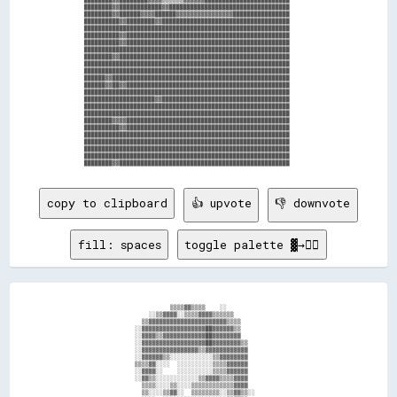
                  ████████▓▓████████████▓▓██████████████████████████████████                

                  ████████▓▓██████▓▓▓▓██████▓▓▓▓▓▓▓▓▓▓▓▓▓▓▓▓████████████████                

                  ██████████▓▓████████▓▓████████████████████████████████████                

                  ██████████████████████████████████████████████████████████                

                  ██████████▓▓██████████████████████████████████████████████                

                  ██████████▓▓██████████████████████████████████████████████                

                  ██████████████████████████████████████████████████████████                

                  ████████▓▓████████████████████████████████████████████████                

                  ██████████████████████████████████████████████████████████                

                  ██████████████████████████████████████████████████████████                

                  ██████▓▓██████████████████████████████████████████████████                

                  ██████▓▓██▓▓██████████████████████████████████████████████                

                  ██████████████████████████████████████████████████████████                

                  ████████████████████▓▓████████████████████████████████████                

                  ██████████████████████████████████████████████████████████                

                  ██████████████████████████████████████████████████████████                

                  ████████▓▓▓▓██████████████████████████████████████████████                

                  ██████████▓▓██████████████████████████████████████████████                

                  ██████████████████████████████████████████████████████████                

                  ██████████████████████████████████████████████████████████                

                  ██████████████████████████████████████████████████████████                

                  ██████████████████████████████████████████████████████████                

copy to clipboard
👍 upvote
👎 downvote
fill: spaces
toggle palette ▓→✊🏽
                                    ▒▒▒▒▓▓▒▒▒▒    ░░                                    

                              ░░▒▒▓▓▓▓░░▒▒▒▒▓▓▓▓▒▒▒▒▒▒                                  

                            ▒▒▓▓▓▓▓▓▓▓▓▓▓▓▓▓▓▓▓▓▓▓▓▓▒▒▒▒                                

                          ░░▓▓▓▓▓▓▓▓▓▓▓▓▓▓▓▓▓▓██▓▓▓▓▓▓▒▒                                

                          ░░▓▓▓▓▒▒▓▓▓▓▓▓▓▓▓▓▓▓██▓▓▓▓▓▓▓▓                                

                          ░░▓▓▓▓▓▓▓▓▓▓▓▓▓▓▓▓▓▓██▓▓▓▓▓▓▓▓▒▒                              

                          ░░▓▓▓▓▓▓▓▓▓▓▓▓▓▓▓▓▒▒▓▓▓▓▓▓▓▓▓▓▓▓                              

                          ░░▓▓▓▓▓▓▒▒░░░░░░░░░░░░▒▒▓▓▓▓▓▓▓▓                              

                          ▒▒▒▒▓▓░░░░  ░░░░░░░░░░▒▒▒▒▓▓▓▓▓▓                              

                          ░░▓▓▓▓░░    ░░░░░░░░░░▒▒▒▒▓▓▓▓▓▓                              

                          ░░▓▓▒▒░░░░░░░░░░░░▒▒▓▓▓▓▒▒▒▒▓▓▓▓                              

                            ▒▒▒▒░░░░▒▒░░░░▒▒▒▒▒▒▒▒▒▒▒▒▓▓▓▓                              

                            ▒▒░░░░▒▒▓▓░░  ▒▒▒▒▒▒▒▒░░▒▒▓▓▒▒░░                            
