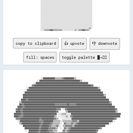
                        ░░░░░░░░░░░░░░░░░░░░░░░░░░░░░░░░░░░░░░░░░░░░░░░░░░░░░░░░░░                        

                        ░░░░░░░░░░░░░░░░░░░░░░░░░░░░░░░░░░░░░░░░░░░░░░░░░░░░░░░░░░                        

                        ░░░░░░░░░░░░░░░░░░░░░░░░░░░░░░░░░░░░░░░░░░░░░░░░░░░░░░░░░░                        

                        ░░░░░░░░░░░░░░░░░░░░░░░░░░░░░░░░░░░░░░░░░░░░░░░░░░░░░░░░░░                        

                        ░░░░░░░░░░░░░░░░░░░░░░░░░░░░░░░░░░░░░░░░░░░░░░░░░░░░░░░░░░                        

                        ░░░░░░░░░░░░░░░░░░░░░░░░░░░░░░░░░░░░░░░░░░░░░░░░░░░░░░░░░░                        

                        ░░░░░░░░░░░░░░░░░░░░░░░░░░░░░░░░░░░░░░░░░░░░░░░░░░░░░░░░░░                        

                        ░░░░░░░░░░░░░░░░░░░░░░░░░░░░░░░░░░░░░░░░░░░░░░░░░░░░░░░░░░                        

                        ░░░░░░░░░░░░░░░░░░░░░░░░░░░░░░░░░░░░░░░░░░░░░░░░░░░░░░░░░░                        

                        ░░░░░░░░░░░░░░░░░░░░░░░░░░░░░░░░░░░░░░░░░░░░░░░░░░░░░░░░░░                        

                        ░░░░░░░░░░░░░░░░░░░░░░░░░░░░░░░░░░░░░░░░░░░░░░░░░░░░░░░░░░                        

                        ░░░░░░░░░░░░░░░░░░░░░░░░░░░░░░░░░░░░░░░░░░░░░░░░░░░░░░░░░░                        

                        ░░░░░░░░░░░░░░░░░░░░░░░░░░░░░░░░░░░░░░░░░░░░░░░░░░░░░░░░░░                        

                        ░░░░░░░░░░░░░░░░░░░░░░░░░░░░░░░░░░░░░░░░░░░░░░░░░░░░░░░░░░                        

                        ░░░░░░░░░░░░░░░░░░░░░░░░░░░░░░░░░░░░░░░░░░░░░░░░░░░░░░░░░░                        

                        ░░░░░░░░░░░░░░░░░░░░░░░░░░░░░░░░░░░░░░░░░░░░░░░░░░░░░░▒▒░░                        

copy to clipboard
👍 upvote
👎 downvote
fill: spaces
toggle palette ▓→✊🏽
                                ░░██████████▒▒▒▒▒▒▓▓████████▒▒                              

                            ░░██████████████████████████████████▒▒                          

                        ░░████████████████████████████████████████████                      

                      ▓▓████████████████████████████████████████████████▓▓                  

                ░░██████████████████████████████████████████████████████████▒▒              

              ░░██████████████████████████████████████████████████████████████              

              ██████████████████████████████████████████████████████████████████            

            ████████████████████████████████████████████████████████████████████▒▒          

            ██████████████████████████████████████████████████████████████████████          

          ████▓▓████████████████████████████████████████████████████████████████████        

        ▒▒██████████████████████████████████████████████████████████████████████████▒▒      

        ██▓▓██████████████████████████▓▓▓▓▓▓▓▓▓▓██▓▓▓▓▓▓██████████████████████████████      

      ████▓▓████████████████████████████████████████████████████████████████████████████    

    ▓▓██▓▓████████████████████████████▓▓▓▓  ░░▓▓████████████████████████████████████████▓▓  

    ████▓▓████████████████████████████▓▓        ▒▒████████████████████████████████████████▒▒

  ██████▓▓████████████████████████████░░░░▒▒▒▒░░░░██████████████████████████████████████████

  ████▓▓▓▓██████████████████████████▒▒  ░░░░░░▒▒░░▓▓████████████████████████████████████████

    ▓▓▓▓████████████████▓▓██████████▓▓▒▒    ░░░░░░░░████████████████████████████████████▓▓  

      ░░████████████████▓▓▓▓████████▒▒▒▒▒▒░░▒▒▒▒▒▒▒▒▓▓▓▓▒▒████████████████████████████░░    

        ▒▒████████████████▓▓██████▓▓▒▒▒▒▒▒░░  ▓▓▒▒▒▒▓▓▒▒▓▓██████████████████████████░░      

            ██████████████▓▓██████▓▓▒▒▒▒▓▓░░  ▒▒▓▓▓▓▓▓▒▒██████████████████████████          

              ████████████▓▓██████▓▓▓▓▓▓▒▒  ░░  ▓▓▒▒▓▓████████████████████████▓▓            

              ░░  ████████▓▓██████▓▓▓▓▒▒▒▒      ▓▓▒▒▓▓██████████████████████▓▓              

                  ████████▓▓████████▓▓▓▓▒▒▒▒▒▒▓▓▓▓▓▓████████████████████████                
