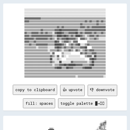
░░░░░░░░░░░░░░░░░░░░░░░░░░░░░░░░░░░░░░░░░░░░░░░░░░░░░░░░░░░░░░░░░░░░░░

░░░░░░░░░░░░░░░░░░░░░░░░░░░░░░░░░░░░░░░░░░░░░░░░░░░░░░░░░░░░░░░░░░░░░░

░░░░░░░░░░░░░░░░░░░░░░░░░░░░░░░░░░░░░░░░░░░░░░░░░░░░░░░░░░░░░░░░░░░░░░

▓▓▓▓▓▓▓▓▓▓▓▓▓▓▒▒▒▒▒▒▒▒▒▒▒▒▒▒▒▒▒▒▒▒▒▒▒▒▒▒▒▒▒▒▒▒▒▒▒▒▒▒▒▒▒▒▒▒▒▒▒▒▒▒▒▒▒▒▒▒

▓▓▓▓▒▒▒▒▒▒▒▒▒▒▒▒▒▒▒▒▒▒▒▒▒▒▒▒▒▒▒▒▒▒▒▒▒▒▒▒▒▒▒▒▒▒▒▒▒▒▒▒▓▓▒▒▓▓▒▒▒▒▓▓▒▒▓▓▒▒

▒▒▒▒▒▒▒▒▒▒▒▒▒▒▒▒▒▒▒▒▒▒▒▒▒▒▒▒▒▒▒▒▒▒▒▒▒▒▒▒▒▒▒▒▒▒▒▒▓▓▒▒▒▒▒▒▒▒▒▒▒▒▓▓▒▒▒▒▒▒

▒▒▒▒▒▒▒▒▒▒▒▒▒▒▒▒▒▒▒▒▒▒▒▒▒▒▒▒▓▓▒▒▓▓▒▒▒▒▒▒▒▒▒▒▒▒▒▒▓▓▓▓▒▒▓▓▒▒▓▓▓▓▓▓▓▓▓▓▓▓

▒▒▒▒▒▒▒▒▒▒▒▒▒▒▓▓▒▒▒▒▒▒▒▒▒▒▓▓▓▓██▓▓▓▓▓▓▓▓▓▓▓▓▓▓▒▒▒▒▒▒▓▓▓▓▓▓▓▓▓▓▓▓▓▓▓▓▓▓

▓▓▒▒▒▒▓▓▓▓▓▓▒▒▓▓▒▒▓▓▒▒▒▒░░▓▓████▓▓▒▒▒▒▓▓▓▓▓▓██▒▒▓▓▒▒▓▓▓▓▓▓▒▒▓▓▒▒▒▒▓▓▒▒

▓▓▓▓▒▒▓▓▓▓▓▓▓▓▓▓▓▓▓▓▓▓▓▓▒▒▒▒████▓▓██▓▓▒▒▓▓▒▒████▓▓▒▒░░▒▒▓▓▓▓▒▒▓▓▒▒▒▒▒▒

▓▓▓▓▓▓▓▓▒▒▓▓▓▓▓▓▓▓▓▓▒▒▓▓▒▒░░▓▓▒▒▓▓▓▓██▓▓▓▓▓▓▒▒  ▓▓▓▓▒▒░░▒▒▒▒▓▓▒▒░░░░░░

▓▓▓▓▒▒▒▒▓▓▒▒▒▒▒▒▒▒▒▒▒▒▒▒▒▒██▓▓░░▒▒▓▓▓▓▒▒░░▓▓▓▓        ▒▒▒▒▒▒▒▒▒▒▒▒▒▒▒▒

▒▒▒▒▓▓▒▒▒▒▓▓▓▓▓▓▓▓▓▓▒▒▒▒▒▒██████▓▓▒▒  ▒▒▓▓▒▒▓▓██░░░░▒▒▓▓▒▒▒▒▒▒▒▒▒▒▒▒▒▒

▒▒▒▒▒▒▒▒▒▒░░▒▒▒▒▒▒▒▒░░░░░░▓▓██▓▓▒▒▓▓▒▒▒▒▓▓▒▒▒▒▒▒▓▓▓▓██    ▒▒▒▒▒▒▒▒▒▒▒▒

▒▒▒▒▒▒▒▒▒▒▒▒▒▒▒▒▒▒▒▒░░▒▒▒▒▒▒▓▓▒▒░░▒▒▒▒▓▓▒▒░░▓▓▒▒░░▒▒▓▓▒▒▓▓▓▓▒▒▒▒▒▒▒▒▒▒

▒▒▒▒▒▒▒▒▒▒▒▒▒▒▒▒▒▒▒▒▒▒░░▓▓      ▒▒░░░░░░        ▓▓▒▒▓▓▒▒▒▒▓▓▓▓▒▒▒▒▒▒▒▒

▒▒▒▒▒▒▒▒▒▒▒▒▒▒▒▒▒▒▒▒▒▒▓▓▒▒░░▓▓  ▒▒░░  ░░░░░░░░░░    ▒▒▓▓▓▓░░██▒▒▒▒▒▒▒▒

▒▒▒▒▒▒▒▒▒▒▒▒▒▒▒▒▒▒▒▒▒▒██░░░░▒▒░░    ░░░░░░░░░░░░░░░░    ▓▓██▓▓▒▒▒▒▒▒▒▒

▒▒▒▒▒▒▒▒▒▒▒▒▒▒▒▒▒▒▒▒▒▒▓▓▒▒░░░░██░░░░░░░░▓▓▒▒▒▒▒▒▒▒▒▒▒▒░░▒▒██▒▒▒▒▒▒▒▒▒▒

▒▒▒▒▒▒▒▒▒▒▒▒▒▒▒▒▒▒▒▒▒▒▒▒░░▒▒▒▒▓▓▓▓██▓▓██████▓▓▓▓▓▓▒▒▒▒▒▒▓▓██▒▒▒▒▒▒▒▒▒▒

▒▒▒▒▒▒▒▒▒▒▒▒▒▒▒▒▒▒▒▒▒▒▒▒▒▒▓▓████▒▒▒▒██▓▓▓▓▒▒▒▒▒▒▒▒▓▓██████▒▒▒▒▒▒▒▒▒▒▒▒

▒▒▒▒▒▒▒▒▒▒▒▒▒▒▒▒▒▒▒▒▒▒▒▒▒▒▒▒▒▒▒▒▒▒▒▒▒▒▒▒▒▒▒▒▒▒▒▒▒▒▒▒▒▒▒▒▒▒▒▒▒▒▒▒▒▒▒▒▒▒

▒▒▒▒▒▒▒▒▒▒▒▒▒▒▒▒▒▒▒▒▒▒▒▒▒▒▒▒▒▒▒▒▒▒▒▒▒▒▒▒▒▒▒▒▒▒▒▒▒▒▒▒▒▒▒▒▒▒▒▒▒▒▒▒▒▒▒▒▒▒

copy to clipboard
👍 upvote
👎 downvote
fill: spaces
toggle palette ▓→✊🏽
                                                                                                                                          ░░▒▒

                                                                                                                                    ░░░░▒▒▓▓▓▓

                                                                                                                                  ░░▓▓▒▒▓▓▒▒▒▒

                                                                                                                                  ░░▓▓▒▒▒▒▒▒░░

                                                                                                                                ░░▓▓▒▒░░░░▒▒░░

                                            ▒▒▒▒▒▒░░                                                                          ░░░░▓▓▒▒▒▒░░▒▒  

                                          ██████████                                                                        ░░▒▒░░░░▒▒▒▒▒▒▒▒▒▒
