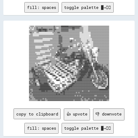
fill: spaces
toggle palette ▓→✊🏽
░░▒▒▒▒▒▒░░▒▒▒▒▒▒▒▒▒▒▒▒▒▒▒▒▒▒▒▒▒▒▒▒▒▒▒▒▒▒▓▓▒▒▒▒▒▒▒▒▒▒████████████▓▓▓▓▓▓▓▓▓▓▓▓▓▓▓▓▓▓▓▓▒▒░░░░░░░░░░▒▒▒▒▒▒▒▒▒▒▒▒▒▒▒▒▒▒▒▒▒▒▒▒▒▒▒▒▒▒▒▒▒▒

▒▒░░▒▒░░▒▒▒▒▓▓▒▒▒▒▒▒▓▓▒▒▒▒▒▒▒▒▒▒▒▒▒▒▒▒▒▒▓▓▒▒░░░░▒▒▒▒▓▓▓▓▓▓▓▓▓▓▓▓▓▓▓▓▓▓████▓▓▓▓▓▓▓▓▒▒▒▒▒▒░░░░░░░░▒▒▒▒▒▒▒▒▒▒▒▒▒▒▒▒▒▒▒▒▒▒▒▒▒▒▒▒▒▒▒▒▒▒

░░▒▒░░░░▒▒▒▒▓▓▓▓████▓▓██████▓▓▒▒▓▓▓▓▓▓▒▒▓▓▓▓▒▒▒▒▒▒▒▒▓▓▓▓▓▓▓▓▓▓▓▓▒▒▒▒▒▒▓▓▓▓▒▒▒▒▒▒▒▒▒▒▒▒▒▒░░░░░░░░▒▒▒▒▒▒▒▒▒▒▒▒▒▒▒▒▒▒▒▒▒▒▒▒▒▒▒▒▒▒▒▒▒▒

▒▒▒▒▒▒▒▒▒▒▒▒▒▒▓▓████▓▓▓▓▓▓██▓▓▒▒▒▒▒▒▒▒▒▒▓▓▒▒▒▒▒▒▒▒▒▒▓▓▓▓▓▓▓▓▓▓▓▓▒▒▒▒▒▒▒▒▒▒▒▒▒▒▒▒▒▒▒▒▒▒▒▒░░░░░░░░▒▒▒▒▒▒▒▒▒▒▒▒▒▒▒▒▒▒▒▒▒▒▒▒▒▒▒▒▒▒▒▒▒▒

▒▒▓▓▒▒▒▒░░░░▒▒▒▒░░░░░░░░░░░░░░░░░░░░░░▒▒▒▒▒▒▒▒▓▓▓▓▒▒▒▒▒▒▒▒▒▒▒▒▒▒▒▒▒▒▒▒▒▒▒▒▒▒▒▒▒▒▒▒░░░░▒▒░░░░░░░░░░░░▒▒▒▒▒▒▒▒▒▒▒▒▒▒▒▒▒▒▒▒▒▒▒▒▒▒▒▒▒▒

░░▒▒▒▒░░░░░░░░░░░░░░░░░░░░░░░░░░░░░░░░░░▒▒▒▒▒▒▒▒▒▒▒▒▒▒▒▒▒▒▒▒▒▒▒▒▒▒▒▒▒▒▒▒▒▒▒▒▒▒▒▒▒▒░░░░░░░░░░░░░░░░░░▒▒▒▒▒▒▒▒▒▒▒▒▒▒▒▒▒▒▒▒▒▒▒▒▒▒▒▒▒▒

▒▒▒▒▒▒░░░░░░░░░░▒▒▒▒▒▒▒▒▒▒▒▒▒▒▒▒▒▒▒▒▒▒▒▒▒▒▒▒▒▒▒▒▓▓▓▓▒▒▒▒▒▒▒▒▒▒▒▒▒▒▒▒▒▒▒▒▒▒▒▒▒▒▒▒▒▒░░░░░░░░░░░░░░░░  ▒▒▒▒▒▒▒▒▒▒▒▒▒▒▒▒▒▒▒▒▒▒▒▒▒▒▒▒▒▒

▒▒▒▒▒▒▒▒▒▒▒▒▒▒▒▒▒▒▒▒▒▒▒▒▒▒▒▒▒▒▒▒▒▒▒▒▒▒▒▒▒▒▒▒▒▒▒▒▓▓▓▓▓▓▒▒▒▒▒▒▒▒▒▒▒▒▒▒▒▒▒▒▒▒▒▒▒▒▒▒▒▒░░░░░░░░░░░░░░░░░░▒▒▒▒▒▒▒▒▒▒▒▒▒▒▒▒▒▒▒▒▒▒▒▒▒▒▒▒▒▒

▒▒▒▒▒▒▒▒▒▒▒▒▒▒▒▒▒▒▒▒▒▒░░░░░░░░░░░░░░░░▒▒▒▒▒▒▒▒▒▒▓▓▓▓▓▓▒▒▒▒▒▒▒▒▒▒▒▒      ▒▒▒▒▒▒▒▒▒▒▒▒░░░░░░░░░░░░░░░░░░▒▒▒▒▒▒▒▒▒▒▒▒▒▒▒▒▒▒▒▒▒▒▒▒▒▒▒▒

▒▒▒▒▒▒▒▒░░░░░░░░░░░░░░░░░░░░░░░░░░▒▒▒▒▒▒▒▒▒▒▒▒▒▒▓▓▓▓▓▓▒▒▒▒▒▒▒▒▒▒▒▒▒▒▓▓▒▒▒▒░░▒▒▒▒▒▒▒▒░░░░░░░░░░▒▒░░░░░░▒▒▒▒▒▒▒▒▒▒▒▒▒▒▒▒▒▒▒▒▒▒▒▒▒▒▒▒

▒▒▒▒▒▒▒▒░░░░░░░░░░░░░░▒▒▒▒▒▒▒▒▒▒▒▒▒▒▒▒▒▒▒▒▒▒▒▒▒▒▓▓▓▓▓▓▒▒▒▒▒▒▒▒▒▒▒▒▓▓▓▓▒▒▒▒▒▒▒▒▒▒▒▒▒▒▒▒░░░░░░░░▒▒▒▒░░░░░░▒▒▒▒▒▒▒▒▒▒▒▒▒▒▒▒▒▒▒▒▒▒▒▒▒▒

▒▒▒▒▒▒▒▒▒▒▒▒▒▒▒▒▒▒▒▒▒▒▒▒▒▒▒▒▒▒▒▒▒▒▒▒▒▒▒▒▒▒▒▒▒▒▒▒▓▓▓▓▒▒▒▒▒▒▒▒▒▒▒▒▒▒▒▒▒▒▒▒▒▒▒▒▒▒░░░░▒▒░░▒▒░░░░▒▒▒▒░░░░░░░░▒▒▒▒▒▒▒▒▒▒▒▒▒▒▒▒▒▒▒▒▒▒▒▒▒▒

▒▒▒▒▒▒▒▒▒▒▒▒▒▒▒▒▒▒▒▒▒▒▒▒░░░░░░░░░░░░░░▒▒▒▒▒▒▒▒▒▒▒▒▓▓▓▓▒▒▒▒▒▒▒▒▒▒▒▒▒▒▒▒▒▒░░░░▒▒  ▒▒▒▒▒▒░░░░░░░░░░    ░░░░▒▒▒▒▒▒▒▒▒▒▒▒▒▒▒▒▒▒▒▒▒▒▒▒▒▒

▒▒▒▒▒▒▒▒▒▒░░░░░░░░░░░░░░░░░░░░░░▒▒▒▒▒▒▒▒▒▒▒▒▒▒▓▓▓▓▓▓▓▓▒▒▒▒▒▒▒▒▒▒░░▓▓▓▓▒▒░░░░▒▒▒▒▓▓▒▒▒▒░░▒▒░░  ░░▒▒░░░░░░▒▒▒▒▒▒▒▒▒▒▒▒▒▒▒▒▒▒▒▒▒▒▒▒▒▒

▒▒▒▒▒▒▒▒▒▒░░░░░░░░░░▒▒▒▒▒▒▒▒▒▒▒▒▒▒▒▒▒▒░░▒▒▒▒▒▒▒▒▒▒▓▓▓▓▓▓▓▓▓▓▓▓▓▓▒▒▒▒░░▒▒▒▒▒▒▒▒▒▒▒▒░░▒▒▒▒  ░░░░▒▒▒▒░░░░▒▒░░    ░░▒▒▒▒▒▒▒▒▒▒▒▒▒▒▒▒▒▒

▒▒▒▒▒▒▒▒▒▒▒▒▒▒▒▒▒▒▒▒▒▒▒▒▒▒▒▒▒▒░░▒▒░░▒▒▒▒▒▒▒▒▒▒▒▒▓▓██▓▓▓▓██▓▓▓▓▒▒▒▒▒▒▒▒▒▒▒▒▒▒▒▒▒▒  ░░▓▓▒▒░░░░░░  ░░▒▒▒▒        ░░▓▓▒▒▒▒▒▒▒▒▒▒▒▒▒▒▒▒

▒▒▒▒▒▒▒▒▒▒▒▒▒▒▒▒▒▒░░░░░░░░░░░░░░░░▒▒▒▒▒▒▒▒▒▒▒▒▓▓▒▒▓▓▓▓██▓▓▓▓▒▒▒▒▒▒▒▒▒▒▒▒▒▒▒▒▒▒▒▒▓▓▒▒▓▓▓▓▒▒░░▒▒░░▒▒▒▒▓▓░░    ░░▒▒▓▓▒▒▒▒▒▒▒▒▒▒▒▒▒▒▒▒

▒▒▒▒▒▒▒▒▒▒░░░░░░░░░░░░░░░░▒▒▒▒▒▒▒▒▒▒▒▒▒▒▒▒▒▒  ██▓▓▓▓▓▓░░▒▒▒▒▒▒▒▒▒▒▒▒▒▒▓▓██▓▓▓▓▓▓▓▓▓▓▓▓▓▓▓▓▒▒▒▒░░  ▒▒▓▓░░░░  ▒▒░░▒▒▒▒▒▒▒▒▒▒▒▒▒▒▒▒▒▒

▒▒▒▒▒▒▒▒▒▒▒▒░░░░░░▒▒▒▒▒▒▒▒▒▒▒▒▒▒▒▒░░▒▒▒▒▒▒▒▒██▓▓██▓▓▓▓▓▓▓▓▓▓▓▓▒▒▒▒▒▒▓▓████▓▓▒▒▒▒▒▒▓▓▓▓▓▓██▒▒▒▒▒▒░░▒▒▓▓▒▒▒▒░░  ░░▒▒▒▒▒▒▒▒▒▒▒▒▒▒▒▒▒▒

▒▒▒▒▒▒▒▒▒▒▒▒▒▒▒▒▒▒▒▒▒▒░░░░░░░░░░░░░░▒▒▒▒▒▒▓▓▓▓██▓▓▓▓▓▓▓▓▓▓▓▓▓▓▒▒▒▒▓▓██████▓▓▓▓████████▓▓██▓▓▒▒▒▒░░▒▒▒▒▓▓░░░░  ░░▒▒▒▒▒▒▒▒▒▒▒▒▒▒▒▒▒▒

▒▒▒▒▒▒▒▒▒▒▒▒▒▒░░░░░░░░░░░░░░▒▒▒▒▒▒▒▒▒▒░░▒▒▒▒▓▓▒▒▒▒▓▓▓▓▓▓▓▓████████▓▓██████▒▒██▓▓▓▓▓▓██████▓▓▒▒▒▒▒▒░░▒▒▓▓▓▓▓▓░░▒▒▒▒▒▒▒▒▒▒▒▒▒▒▒▒▒▒▒▒

▒▒▒▒▒▒▒▒▒▒▒▒░░░░░░░░░░▒▒▒▒▒▒▓▓▒▒▒▒▒▒▒▒▒▒▒▒░░░░▒▒▒▒▓▓▒▒▓▓▓▓▒▒▒▒▓▓██▓▓▓▓▓▓████████████████████▓▓▓▓▒▒░░▒▒▒▒░░▒▒  ▒▒▒▒▒▒▒▒▒▒▒▒▒▒▒▒▒▒▒▒

▒▒▒▒▒▒▒▒▒▒▒▒▒▒▒▒▒▒▒▒▒▒▒▒▒▒░░░░░░░░▒▒▒▒▒▒▒▒▒▒▒▒░░▒▒▓▓▓▓▓▓██▓▓▓▓▓▓▓▓▓▓▓▓████▒▒  ░░▒▒████▓▓▒▒▓▓▓▓████░░▒▒▓▓▒▒▓▓  ▒▒▒▒▒▒▒▒▒▒▒▒▒▒▒▒▒▒▒▒

▒▒▒▒▒▒▒▒▒▒▒▒▒▒▒▒▒▒░░░░░░░░░░░░▒▒▓▓▓▓▒▒▒▒▒▒▒▒▓▓▓▓▒▒░░▒▒▓▓████▓▓██████▓▓▒▒▒▒▒▒░░▒▒▓▓████▓▓▓▓████▓▓██▒▒▒▒▓▓▒▒▒▒▓▓░░▒▒▒▒▒▒▒▒▒▒▒▒▒▒▒▒▒▒

▒▒▒▒▒▒▒▒▒▒░░▒▒░░░░░░░░▒▒▓▓▓▓▓▓▓▓▒▒░░▒▒▒▒▒▒▒▒▒▒░░▒▒▓▓▒▒░░▒▒▓▓██▓▓▓▓░░░░▒▒██▒▒░░░░▓▓▓▓██▓▓▒▒██████████▒▒  ▓▓▓▓██▓▓▒▒▒▒▒▒▒▒▒▒▒▒▒▒▒▒▒▒

▒▒▒▒▒▒▒▒▒▒▒▒░░▓▓▒▒▒▒▓▓▓▓▓▓▒▒░░▒▒▒▒░░▒▒▒▒▒▒▓▓░░▒▒▒▒▒▒▓▓▓▓▒▒░░▒▒░░▓▓▒▒▓▓▓▓▓▓▒▒▒▒░░▓▓██▓▓▓▓▓▓██████▓▓▓▓▒▒  ██▓▓██▓▓▓▓▓▓▒▒▓▓▒▒▒▒▒▒▓▓▒▒

▒▒▒▒▒▒▒▒▒▒▓▓▒▒▒▒▒▒▒▒▒▒░░░░░░░░▒▒░░▒▒▒▒░░░░▒▒██▒▒░░▒▒▓▓▒▒▒▒▓▓▒▒░░▒▒▒▒▒▒░░░░  ▓▓▓▓▓▓▓▓▓▓  ██████████▓▓██▒▒▓▓▓▓████████▓▓▓▓▒▒▓▓▒▒▒▒▒▒

▒▒▒▒▓▓▓▓▒▒▒▒▒▒▓▓▓▓▓▓▒▒▒▒░░░░▒▒░░▒▒░░▒▒▓▓░░░░░░▓▓██░░░░▓▓▓▓░░  ▓▓▒▒░░░░▒▒▓▓░░▒▒▒▒▓▓▓▓▒▒▓▓██████████████▓▓░░██████████▓▓██▓▓▓▓▓▓▒▒▒▒

▒▒▒▒████▒▒▓▓▓▓▒▒▒▒▒▒▓▓▓▓▒▒▒▒░░▒▒▒▒░░░░░░▓▓▒▒  ░░▒▒██▒▒░░░░▓▓██▒▒░░▒▒▒▒░░░░▒▒▒▒▓▓▒▒▒▒██▓▓▓▓██████▓▓▓▓████░░██████▓▓▓▓████▓▓▓▓▓▓▓▓▒▒

▓▓▓▓██████▒▒▒▒▓▓▓▓▓▓▒▒▓▓░░▒▒██▒▒░░▒▒░░▒▒░░░░▓▓▒▒░░░░▓▓██▒▒░░░░████▓▓░░▒▒▒▒░░░░▒▒▓▓██████████████▓▓██████▒▒░░▓▓▓▓▓▓▒▒▓▓▒▒██▓▓▓▓▓▓▓▓

▓▓▒▒▓▓▓▓██▓▓▓▓▓▓▓▓▓▓▓▓▒▒▓▓░░░░████░░░░░░  ▓▓  ░░▓▓░░░░░░▓▓▓▓▒▒░░░░▓▓████░░▒▒░░▒▒▓▓▓▓██████████▓▓██████▓▓▓▓░░▓▓▓▓▓▓▓▓▒▒▒▒▒▒▓▓████▓▓

▒▒▒▒▒▒▓▓██▓▓▒▒▓▓▒▒▓▓▓▓▓▓▓▓▒▒░░  ░░████▒▒░░  ░░▓▓░░░░▒▒░░░░░░▒▒██▒▒░░▒▒▓▓░░▒▒▒▒▓▓▓▓██████████▓▓▓▓████▓▓▓▓▓▓▒▒▒▒▓▓▓▓▓▓▓▓▒▒▓▓▒▒████▓▓

▒▒▒▒▒▒▓▓▓▓████▓▓▓▓▓▓▓▓▓▓▒▒▓▓▒▒      ░░▓▓██▒▒    ▓▓██▒▒  ░░░░██▒▒░░▒▒░░▒▒▒▒▓▓▓▓▓▓▓▓▓▓██████▓▓▓▓▓▓████▒▒▒▒▒▒▓▓░░▓▓▒▒▒▒▓▓▒▒▒▒▓▓░░████

▒▒▒▒▒▒▓▓▓▓▓▓▓▓██▓▓▓▓▓▓▓▓▓▓▓▓▓▓▒▒      ░░  ▒▒██░░    ▒▒██▓▓░░░░░░  ▒▒▒▒░░▒▒░░▓▓▓▓▓▓██████▓▓▓▓▓▓████▓▓▒▒▓▓▒▒▓▓▒▒▒▒██▒▒▒▒▓▓▓▓▓▓▒▒▓▓██

▓▓▓▓▓▓▓▓██▓▓▓▓▓▓▓▓▓▓▓▓▓▓▓▓▓▓▓▓▓▓▒▒░░░░  ▒▒▓▓░░  ▒▒    ░░  ░░  ▒▒▒▒░░▓▓████▒▒▒▒▓▓██████▓▓▓▓▓▓▓▓▓▓▓▓▓▓▓▓▓▓▓▓▓▓▓▓░░▓▓▓▓▒▒▓▓▒▒▓▓▓▓░░██

▒▒▓▓▒▒▓▓██▒▒░░▓▓██▓▓▓▓▓▓▓▓▓▓▓▓░░▒▒▒▒░░      ▓▓██▓▓░░      ▒▒░░  ▒▒░░░░▓▓░░▒▒▒▒████████▓▓▓▓▓▓▓▓▓▓▓▓▓▓██░░▒▒▓▓▒▒▒▒▓▓▓▓▒▒▓▓▓▓▒▒▒▒░░██

▓▓▒▒▓▓▓▓▓▓▒▒▒▒▒▒██▓▓▓▓▓▓▓▓▓▓▓▓▒▒██▒▒░░▒▒          ░░  ▒▒▒▒  ░░▓▓▓▓▓▓░░▒▒▒▒██▓▓▓▓▓▓▓▓▓▓▓▓▓▓▓▓▓▓▓▓▓▓▓▓▓▓▒▒▓▓▓▓▒▒▒▒▓▓▒▒▓▓▓▓▓▓▓▓▓▓░░██

▓▓▓▓▒▒▓▓▓▓██░░░░▓▓██▓▓▓▓██████▓▓░░▒▒▓▓▓▓▒▒        ▒▒▒▒  ░░░░  ░░░░░░▒▒████▓▓▓▓▓▓▓▓▓▓▓▓▓▓▓▓▓▓▓▓▓▓▓▓▓▓▓▓▓▓░░▒▒▓▓▓▓▓▓▓▓▓▓██▒▒▒▒▓▓░░██

▒▒▓▓▓▓▓▓▓▓██▒▒░░▒▒██████████████▒▒░░▓▓░░  ▒▒▒▒▒▒▒▒  ░░██▓▓▓▓░░░░▒▒▓▓████▓▓▓▓▓▓▓▓▓▓▓▓▓▓▓▓▓▓▓▓▓▓▓▓▓▓▓▓▓▓▓▓██░░▒▒▒▒▓▓▓▓▓▓▒▒▓▓▓▓▒▒░░██

▓▓▓▓▓▓▓▓▓▓▓▓▓▓▓▓▓▓████████████████▒▒░░▒▒▓▓▒▒▒▒░░▒▒    ▓▓▒▒  ▒▒▒▒██████▓▓▓▓▓▓▓▓▓▓▓▓▓▓▓▓▓▓▓▓▓▓▓▓▓▓▓▓▓▓▓▓▓▓▓▓▓▓░░▒▒▒▒░░▒▒▓▓▓▓▓▓░░████

▓▓▓▓▓▓▓▓▓▓▓▓▓▓▓▓▓▓██████████████████▒▒░░░░▒▒  ▓▓▓▓▒▒░░░░▒▒▒▒██████▓▓▓▓▓▓▓▓▓▓▓▓▓▓▓▓▓▓▓▓▓▓▓▓▓▓▓▓▓▓▓▓▓▓▓▓▓▓▓▓▓▓▓▓▓▓░░░░░░░░░░░░██████

▓▓▒▒▒▒▓▓▓▓▓▓▓▓▓▓██████████████████████▒▒░░▒▒██▓▓▓▓░░░░▒▒▓▓██▓▓██▓▓▓▓▓▓▓▓▓▓▓▓▓▓▓▓▓▓▓▓▓▓▓▓▓▓▓▓▓▓▓▓▓▓▓▓▓▓▓▓▓▓▓▓▓▓▓▓▓▓██████████████▓▓

▓▓▓▓▒▒▓▓▓▓▓▓▓▓▓▓▓▓▓▓██████▓▓██▓▓▓▓▓▓▓▓██▒▒▒▒░░▒▒▒▒▒▒▒▒████▓▓▓▓▓▓▓▓▓▓▓▓▓▓▓▓▓▓▓▓▓▓▓▓▓▓▓▓▒▒▓▓▓▓▓▓▓▓▒▒▓▓▓▓▓▓▓▓▓▓▓▓▓▓▓▓▓▓▓▓▓▓▓▓▓▓▓▓▓▓▓▓

▓▓▒▒▓▓▓▓▓▓▓▓▓▓▓▓▓▓▓▓▓▓▓▓▓▓▓▓▓▓▓▓▓▓▓▓▓▓▓▓▓▓▓▓▓▓▓▓▒▒▓▓██▓▓██▓▓▓▓▓▓▓▓▓▓▓▓▓▓▓▓▓▓▒▒▓▓▒▒▓▓▓▓▓▓▓▓▓▓▓▓▓▓▓▓▓▓▓▓▓▓▓▓▓▓▓▓▓▓▓▓▓▓▓▓▓▓▓▓▓▓▓▓▓▓▓▓

▒▒▓▓▒▒▓▓▓▓▓▓▓▓▓▓▓▓▓▓▓▓▓▓▓▓▓▓▓▓▓▓▓▓▓▓▓▓▓▓▓▓▓▓██▓▓██▓▓▓▓▓▓██▓▓▓▓▓▓▓▓▓▓▓▓▓▓▓▓▓▓▓▓▓▓▓▓▓▓▓▓▓▓▓▓▓▓▓▓▓▓▓▓▓▓▓▓▓▓▓▓▓▓▓▓▓▓▓▓▓▓▓▓▓▓▓▓▓▓▓▓▓▓▓▓

▒▒▒▒▒▒▓▓▓▓▓▓▓▓▓▓▓▓▓▓▓▓▓▓▓▓▓▓▓▓▓▓▓▓▓▓▓▓▓▓▓▓▓▓▓▓▓▓▓▓▓▓▓▓▓▓▓▓▓▓▓▓▓▓▓▓▓▓▓▓▓▓▓▓▒▒▓▓▒▒▓▓▒▒▓▓▓▓▓▓▓▓▓▓▓▓▓▓▓▓▓▓▓▓▓▓▒▒▒▒▓▓▓▓▓▓▓▓▓▓▓▓▒▒▓▓▓▓▓▓

▓▓▒▒▒▒▒▒▓▓▓▓▓▓▓▓▓▓▓▓▓▓▓▓▓▓▓▓▓▓▓▓▓▓▓▓▓▓▓▓▓▓▓▓▓▓▓▓▓▓▓▓▓▓▓▓▓▓▓▓▓▓▓▓▓▓▓▓▓▓▓▓▓▓▓▓▓▓▓▓▓▓▓▓▓▓▒▒▓▓▓▓▓▓▓▓▓▓▓▓▓▓▓▓▓▓▓▓▓▓▓▓▓▓▓▓▓▓▓▓▓▓▓▓▒▒▓▓▓▓

▒▒▓▓▒▒▒▒▒▒▓▓▓▓▓▓▓▓▓▓▓▓▒▒▓▓▒▒▓▓▓▓▓▓▓▓▓▓▓▓▓▓▓▓▓▓▓▓▓▓▓▓▓▓▓▓▓▓▓▓▓▓▓▓▓▓▓▓▓▓▓▓▓▓▓▓▓▓▓▓▓▓▓▓▒▒▓▓▓▓▒▒▓▓▓▓▒▒▓▓▓▓▓▓▓▓▒▒▓▓▓▓▓▓▓▓▓▓▓▓▓▓▓▓▓▓▓▓▓▓

copy to clipboard
👍 upvote
👎 downvote
fill: spaces
toggle palette ▓→✊🏽