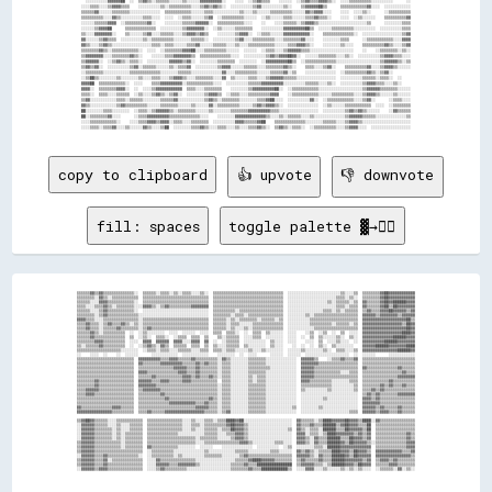
copy to clipboard
👍 upvote
👎 downvote
fill: spaces
toggle palette ▓→✊🏽
▒▒▒▒▒▒▓▓▒▒▓▓▒▒▒▒▒▒▒▒▒▒▒▒▒▒░░  ▒▒▒▒▒▒░░▒▒▒▒░░▒▒░░▒▒▒▒░░░░▒▒░░  ▒▒▒▒▒▒▒▒▒▒▒▒▒▒▒▒▒▒▒▒▒▒▒▒▒▒▒▒▒▒▒▒  ░░░░░░░░░░░░░░░░░░░░░░░░▒▒░░░░▒▒  ▒▒▒▒▒▒▒▒▓▓██▓▓▓▓▓▓▓▓▓▓▓▓

▒▒▒▒▒▒▒▒░░▓▓▒▒░░▒▒▒▒▒▒▒▒▒▒▒▒  ▒▒▒▒▒▒▒▒▒▒▒▒▒▒▒▒▒▒▒▒▒▒▒▒▒▒▒▒▒▒  ▒▒▒▒▒▒▒▒▒▒▒▒▒▒▒▒▒▒▒▒▒▒▒▒▒▒▒▒▒▒▒▒  ░░░░░░░░░░░░░░░░░░░░░░▒▒▒▒░░▒▒░░  ▒▒▒▒▒▒▒▒▓▓██▓▓▓▓▓▓▓▓▓▓▓▓

▒▒▒▒▒▒░░░░▓▓▓▓▒▒▒▒▒▒▒▒▒▒▒▒░░  ▒▒▒▒▒▒▒▒▒▒▒▒▒▒▒▒▒▒▒▒▒▒▒▒▒▒▒▒▒▒  ▒▒▒▒▒▒▒▒▒▒▒▒▒▒▒▒▒▒▒▒▒▒▒▒▒▒▒▒▒▒▒▒  ░░░░░░░░░░░░░░░░░░▒▒░░▒▒▒▒▒▒░░▒▒  ▓▓▒▒▒▒▒▒▓▓██▓▓██████▓▓▓▓

▒▒▒▒░░░░▒▒▒▒▓▓▒▒░░▒▒▒▒▒▒▒▒░░░░▓▓▓▓▒▒░░▒▒▓▓▒▒▒▒▒▒▒▒▒▒▓▓▓▓▓▓▓▓  ▒▒▒▒▒▒▒▒▒▒▒▒▒▒▒▒▒▒▒▒▒▒▒▒▒▒▒▒▒▒▒▒  ░░░░░░░░░░░░░░░░░░░░░░▒▒▒▒░░▒▒▒▒  ▓▓▒▒▒▒▒▒▓▓██▒▒██▓▓▓▓▓▓▓▓

▒▒▒▒▒▒░░░░▒▒▓▓▒▒▒▒▒▒▒▒▒▒▒▒░░  ░░░░░░░░░░░░░░░░░░░░░░░░░░░░░░  ▒▒▒▒▒▒▒▒▒▒░░▒▒▒▒▒▒▒▒▒▒▒▒▒▒▒▒▒▒▒▒  ░░░░░░░░░░░░░░░░▒▒▒▒░░▒▒░░▒▒▒▒▒▒  ▒▒▓▓▒▒▒▒▓▓▓▓██▓▓▓▓▓▓▒▒▓▓

▒▒▒▒▒▒▒▒░░▒▒▓▓▒▒▒▒▒▒▒▒▒▒▒▒▒▒░░░░░░░░░░░░░░░░░░░░░░░░░░░░░░░░  ▒▒▒▒▒▒▒▒░░▒▒▒▒░░▒▒▒▒▒▒▒▒▒▒▒▒▒▒▒▒  ░░░░░░░░▒▒░░▒▒▒▒▒▒▒▒▒▒▒▒▒▒▒▒▒▒▒▒  ▓▓▓▓▓▓▒▒▓▓▓▓▓▓▓▓▒▒▓▓▓▓▓▓

▓▓▓▓▒▒▒▒░░░░▒▒▒▒▒▒▒▒▒▒▒▒▒▒▒▒░░▒▒▒▒▒▒▒▒▒▒▒▒▒▒▒▒▒▒▒▒▒▒▒▒▒▒▒▒▒▒  ▒▒▒▒▒▒░░▒▒░░▒▒▒▒▒▒▒▒░░▒▒▒▒▒▒░░▒▒  ░░░░░░░░░░▒▒▒▒▒▒▒▒▒▒▒▒▒▒▒▒▒▒▒▒▒▒  ▓▓▓▓▓▓▓▓▓▓▓▓▓▓▓▓▓▓▓▓██▒▒

▒▒▒▒▓▓▒▒▒▒░░▒▒▓▓▒▒▒▒▓▓▒▒░░▒▒░░▒▒▒▒▒▒▒▒▒▒▒▒▒▒▒▒▒▒▒▒▒▒▒▒▒▒▒▒▒▒  ▒▒▒▒▒▒░░▒▒▒▒░░░░░░▒▒▒▒▒▒▒▒▒▒▒▒▒▒  ░░░░░░░░░░▒▒▒▒▒▒▒▒▒▒░░▒▒▒▒▒▒░░▒▒  ▓▓▓▓▓▓▓▓▓▓▓▓▓▓▓▓▓▓▒▒██▓▓

▒▒▒▒▓▓▒▒▒▒░░▒▒▒▒▒▒▓▓▒▒▒▒▒▒▒▒░░▒▒▓▓▒▒▒▒▒▒▒▒▒▒▒▒▒▒▒▒▒▒▒▒▒▒▒▒▒▒  ▒▒▒▒▒▒░░▒▒░░░░▒▒░░▒▒▒▒▒▒▒▒▒▒▒▒▒▒  ░░░░░░░░░░░░▒▒▒▒▒▒▒▒▒▒▒▒▒▒▒▒▒▒▒▒  ▓▓▓▓▓▓▓▓▓▓▓▓▓▓▓▓▓▓▓▓██▓▓

▒▒▒▒▒▒▓▓▒▒░░▒▒▒▒▒▒▒▒▒▒  ░░  ░░▒▒░░░░░░░░  ░░░░  ░░░░░░  ░░░░  ▒▒▒▒  ▒▒▒▒░░  ░░  ▒▒▒▒  ▒▒░░░░░░  ░░░░    ░░▒▒  ░░▒▒  ░░  ▒▒  ░░░░  ▓▓▓▓▓▓▓▓▓▓▓▓▓▓▓▓▓▓████▓▓

▒▒▒▒▒▒▓▓▒▒▒▒▒▒▒▒▒▒▒▒▒▒  ▒▒  ░░▒▒░░  ▒▒▒▒░░  ░░▒▒▒▒  ▒▒▒▒  ▒▒    ▒▒░░▒▒▒▒▒▒  ░░░░▒▒▒▒  ░░░░░░░░  ░░░░  ░░  ▒▒  ▒▒░░░░░░▒▒░░  ▒▒░░  ▓▓▓▓▓▓▓▓▓▓▓▓▓▓██████▓▓▓▓

▒▒▒▒▒▒▒▒▓▓▓▓▒▒▒▒▒▒▒▒▒▒  ░░░░  ▓▓▓▓  ▓▓▓▓▓▓  ▓▓▓▓░░░░▓▓▓▓  ▓▓  ░░  ░░▒▒▒▒▒▒  ░░░░░░░░░░  ▒▒░░░░  ░░░░    ░░░░  ▒▒  ░░░░▒▒░░░░  ░░  ▓▓▓▓▓▓▓▓▓▓██████▓▓▓▓▓▓▓▓

▒▒░░▒▒▒▒▒▒▓▓▒▒▒▒▒▒▒▒▒▒  ░░  ░░▒▒▓▓▒▒░░▓▓▒▒  ▒▒▒▒▒▒  ▒▒▒▒  ▒▒  ▒▒░░░░▒▒▒▒▒▒  ▒▒░░░░░░░░  ▒▒░░░░    ░░  ░░  ░░  ▒▒░░  ▒▒░░░░░░░░    ▓▓▓▓▓▓██████▓▓▓▓▓▓▓▓████

▒▒▒▒▒▒▒▒▒▒▒▒▒▒▒▒▒▒▒▒░░░░░░░░  ░░▒▒▒▒░░▒▒▒▒░░░░▒▒▒▒▒▒░░░░▒▒▒▒  ▒▒▒▒░░▒▒▒▒░░░░░░▒▒░░░░▒▒░░░░░░░░  ░░░░░░▒▒░░░░░░░░▒▒░░  ▒▒▒▒░░░░▒▒  ▓▓▓▓▓▓▓▓▓▓▓▓▓▓▓▓██████▓▓

░░    ░░░░  ░░    ░░  ░░░░░░      ░░░░░░░░░░░░  ░░░░░░░░░░░░    ░░░░░░░░  ░░  ░░░░      ░░░░░░  ░░░░░░  ░░░░░░░░░░░░░░░░░░░░  ░░  ░░░░░░      ░░░░░░░░░░░░

▒▒▒▒▒▒▒▒▒▒▒▒▒▒▒▒▒▒▒▒▒▒▒▒▒▒  ▓▓▓▓▓▓▓▓▓▓▒▒▒▒▓▓▓▓▒▒▒▒▒▒▓▓▒▒▒▒▒▒▒▒▒▒░░▓▓▒▒░░░░░░░░▒▒▒▒▒▒▒▒░░░░░░░░░░░░░░  ▓▓▓▓▓▓▒▒    ░░▒▒▒▒▓▓▒▒▒▒▓▓  ▒▒▒▒▒▒▒▒▒▒▒▒▒▒▒▒▒▒▒▒▒▒▒▒

▒▒▒▒▒▒▒▒▒▒▒▒▒▒▒▒▒▒▒▒▒▒▒▒▒▒  ▓▓▒▒▒▒▒▒▒▒▓▓▓▓▓▓▓▓▓▓▒▒▒▒▒▒▓▓▒▒▓▓▒▒▒▒░░▒▒▒▒░░░░░░░░▒▒▒▒▒▒▒▒░░░░░░░░░░░░░░  ▓▓▓▓▓▓▓▓▒▒▒▒▒▒▒▒▒▒▒▒▒▒▒▒▒▒  ▒▒▒▒▒▒▒▒▒▒▒▒▒▒▒▒▒▒▒▒▒▒▒▒

▒▒▒▒▒▒▒▒▒▒▒▒▒▒▒▒▒▒▒▒▒▒▒▒▒▒  ▒▒▒▒▒▒▒▒▒▒▒▒▒▒▒▒▓▓▓▓▓▓▒▒▒▒▓▓▒▒▒▒▒▒▒▒░░▒▒▒▒░░░░░░░░▒▒▒▒▒▒▒▒▒▒░░░░░░░░░░░░  ▓▓▓▓▓▓▒▒▒▒▒▒▒▒▒▒▒▒▒▒▒▒▒▒▒▒  ▓▓▒▒▒▒▒▒▒▒▒▒▒▒▒▒▓▓▒▒▒▒▒▒

▒▒▒▒▒▒▒▒▒▒▒▒▒▒▒▒▒▒▒▒▒▒▒▒▒▒  ▓▓▓▓▒▒▒▒▒▒▒▒▒▒▒▒▒▒▓▓▓▓▒▒▒▒▓▓▒▒▒▒▒▒▒▒░░▒▒▒▒░░░░░░░░▒▒▒▒▒▒▒▒░░░░░░░░░░░░░░  ▓▓▓▓▓▓▒▒▒▒▒▒▒▒▒▒▒▒░░░░▒▒▒▒  ▒▒▒▒▒▒▒▒▒▒▒▒▒▒▒▒▒▒▓▓▒▒▒▒

▒▒▒▒▒▒▒▒▒▒▒▒▒▒▒▒▒▒▒▒▒▒▒▒▒▒  ▒▒▒▒▒▒▓▓▒▒▒▒▒▒▒▒▒▒▒▒▓▓▓▓▒▒▓▓▒▒▒▒▓▓▒▒░░▒▒▒▒░░░░░░░░▒▒░░▒▒▒▒░░░░░░░░░░░░░░  ▓▓▓▓▓▓▒▒▒▒▒▒▒▒▒▒▒▒▒▒▒▒▒▒▒▒  ▒▒▒▒▒▒▒▒▒▒▒▒▒▒▒▒▓▓▓▓▓▓▓▓

▒▒▒▒▒▒▒▒▓▓▒▒▒▒▒▒▒▒▒▒▒▒▒▒▒▒  ▓▓▓▓▓▓▒▒▒▒▓▓▓▓▒▒▒▒▒▒▓▓▓▓▒▒▒▒▒▒▒▒▒▒▒▒  ▒▒▒▒░░░░░░░░▒▒░░▒▒▒▒░░░░░░░░░░░░░░  ▓▓▓▓▒▒▒▒▒▒▒▒▒▒░░░░░░░░▒▒▒▒  ▒▒▒▒▒▒▒▒▒▒▒▒▓▓▒▒▒▒▒▒▒▒▒▒

▒▒▒▒▒▒▒▒▓▓▒▒▒▒▒▒▒▒▒▒▒▒▒▒▒▒  ▓▓▓▓▓▓▓▓▒▒▒▒▒▒▒▒▒▒▒▒▒▒▒▒▒▒▒▒▒▒▒▒▒▒▒▒░░▒▒▒▒░░░░░░░░▒▒▒▒▒▒▒▒░░░░░░░░░░░░░░  ▒▒▒▒▒▒▒▒▒▒▒▒▒▒░░░░░░░░░░▒▒  ▒▒▒▒▒▒▒▒▓▓▒▒▓▓▒▒▒▒▓▓▒▒▒▒

▒▒▒▒▓▓▓▓▓▓▒▒▒▒▒▒▒▒▒▒▒▒▒▒▒▒  ▒▒▓▓▓▓▓▓▓▓▒▒▒▒▒▒▒▒▒▒▒▒▒▒▒▒▒▒▒▒▒▒▒▒▒▒░░▒▒▒▒░░░░░░░░▒▒▒▒▒▒▒▒░░░░░░░░░░░░░░  ▒▒░░░░░░░░░░▒▒░░░░░░░░░░▒▒  ▒▒▒▒▓▓▒▒▓▓▒▒▒▒▒▒▒▒▒▒▒▒▒▒

▒▒▒▒▓▓▓▓▒▒▒▒▒▒▒▒▒▒▒▒▒▒▒▒▒▒  ▒▒▒▒▒▒▒▒▒▒▓▓▒▒▒▒▒▒▒▒▒▒▒▒▒▒▒▒▒▒▒▒▒▒▒▒░░▒▒▒▒░░░░░░░░▒▒▒▒▒▒▒▒░░░░░░░░░░░░░░  ░░░░░░░░░░░░░░░░░░░░░░░░░░  ▒▒▓▓▒▒▓▓▒▒▒▒▒▒▒▒▓▓▓▓▓▓▓▓

▒▒▒▒▒▒▒▒▒▒▒▒▒▒▒▒▒▒▒▒▒▒▒▒▒▒  ▒▒▒▒▒▒▒▒▒▒▒▒▓▓▒▒▒▒▒▒▒▒▒▒▒▒▒▒▒▒▒▒▓▓▒▒░░▒▒▒▒░░░░░░░░▒▒▒▒▒▒▒▒░░░░░░░░░░░░░░  ░░░░░░░░░░▒▒░░░░░░░░░░░░░░  ▓▓▓▓▒▒▓▓▒▒▒▒▒▒▒▒▒▒▒▒▒▒▒▒

▒▒▒▒▒▒▒▒▒▒▒▒▒▒▒▒▒▒▒▒▒▒▒▒▒▒  ▒▒▒▒▒▒▒▒▒▒▒▒▒▒▓▓▓▓▓▓▓▓▓▓▓▓▒▒▒▒▓▓▒▒▒▒░░▒▒▒▒░░░░░░░░▒▒▒▒▒▒▒▒░░░░░░░░░░░░░░  ░░░░░░░░░░░░░░░░░░░░░░░░░░  ▓▓▓▓▓▓▓▓▒▒▒▒▒▒▒▒▒▒▒▒▒▒▒▒

▓▓▒▒▒▒▒▒▒▒▒▒▒▒▒▒▓▓▓▓▒▒▒▒▒▒  ▒▒▒▒▒▒▒▒▒▒▒▒▒▒▒▒▒▒▒▒▒▒▒▒▒▒▓▓▓▓▓▓▒▒▒▒░░▒▒▒▒░░░░░░░░▒▒▒▒▒▒▒▒░░░░░░░░░░░░▒▒  ░░░░░░░░▒▒░░░░░░░░░░░░░░░░  ▓▓▓▓▓▓▒▒▓▓▒▒▒▒▒▒▓▓▒▒▒▒▒▒

▓▓▓▓▓▓▓▓▓▓▓▓▓▓▓▓▒▒▒▒▒▒▒▒▒▒  ▒▒▒▒▓▓▒▒▒▒▒▒▓▓▓▓▓▓▓▓▓▓▓▓▓▓▓▓▓▓▒▒▒▒▒▒░░▒▒▓▓░░░░░░░░▒▒▒▒▒▒▒▒░░░░░░░░░░░░░░  ░░░░░░░░░░░░░░░░░░░░░░▒▒▒▒  ▓▓▓▓▓▓▒▒▓▓▓▓▒▒▒▒▓▓▒▒▒▒▒▒

▒▒▓▓██▓▓▒▒▒▒▒▒░░░░▒▒▒▒▒▒▒▒▒▒▒▒  ▒▒▒▒▒▒▒▒▒▒▒▒▒▒▒▒░░░░▒▒░░░░▒▒▒▒░░▒▒▒▒████▓▓██░░░░░░░░░░░░░░░░░░░░░░  ▓▓▒▒▒▒▒▒░░▒▒████▓▓▓▓▓▓██▓▓▓▓▒▒████░░▓▓▒▒▒▒▒▒▒▒▒▒▒▒▒▒▒▒

░░▓▓▓▓▓▓▒▒▒▒▒▒░░░░▒▒░░░░▒▒▒▒▒▒  ▒▒▒▒▒▒▒▒▒▒▒▒▒▒▒▒░░░░▒▒▒▒░░▒▒▒▒▒▒▒▒▒▒▓▓██▓▓▓▓▒▒░░░░░░░░░░░░░░░░░░░░  ▓▓▒▒▒▒▓▓▒▒▒▒██████▒▒▓▓██▓▓▓▓▒▒▒▒██  ▒▒▒▒▒▒▒▒▒▒▒▒▒▒▒▒▒▒

░░▓▓▓▓▓▓▒▒▒▒▒▒▒▒░░▒▒░░░░▒▒▒▒▒▒  ▒▒▒▒▒▒▒▒▒▒▒▒▒▒▒▒░░░░▒▒░░░░▒▒▒▒▒▒░░▒▒▒▒██▓▓▓▓▒▒░░░░░░░░░░░░░░░░░░▒▒  ▓▓▒▒░░▒▒▒▒░░██████▒▒▒▒██▓▓▓▓▓▓▒▒██  ▒▒▒▒▒▒▒▒▒▒▒▒▒▒▒▒▒▒

░░▓▓▓▓▓▓▒▒▒▒▒▒▒▒░░▒▒░░▒▒▒▒▒▒▒▒  ▒▒▒▒▒▒▒▒▒▒▒▒▒▒░░░░░░░░░░░░▒▒▒▒▒▒░░░░▒▒▒▒▓▓▓▓▒▒░░░░░░░░░░░░░░░░░░░░  ▓▓▓▓░░▒▒▒▒░░▒▒████▓▓▓▓▓▓▓▓▒▒▓▓▒▒▓▓  ▒▒▒▒▒▒▒▒▒▒▒▒▒▒▓▓▒▒

░░▓▓▓▓▓▓▒▒▒▒▒▒▒▒░░▒▒░░▒▒▒▒▒▒▒▒  ▒▒▒▒▒▒▒▒▒▒▒▒▒▒▒▒▒▒▒▒▒▒░░▒▒▒▒▒▒▒▒░░░░░░▒▒▓▓▓▓▒▒░░░░░░░░░░░░░░░░░░░░  ▓▓▓▓▒▒░░▓▓▒▒▒▒██████▒▒▒▒██▓▓▓▓▒▒▓▓  ▒▒▒▒▒▒▒▒▒▒▒▒▒▒▓▓▒▒

▒▒▓▓▓▓▓▓▒▒▒▒▒▒▒▒▒▒▒▒░░▒▒▒▒▒▒▒▒  ▒▒▒▒▒▒▒▒▒▒▒▒▒▒▒▒▒▒▒▒▒▒░░░░▒▒▒▒▒▒▒▒▒▒▒▒▒▒▒▒▓▓▓▓▒▒░░░░░░░░░░▒▒▒▒░░░░  ▓▓▓▓▒▒░░▓▓▒▒▒▒██████▓▓▒▒██▓▓▓▓▓▓▒▒░░▒▒▒▒▒▒▒▒▒▒▒▒▒▒▓▓▓▓

▒▒▓▓▓▓▓▓▒▒▒▒▒▒▒▒▒▒▒▒░░▒▒▒▒▒▒▒▒  ▓▓▒▒▒▒▒▒▒▒▒▒▒▒░░░░░░░░  ░░░░░░    ░░░░░░░░░░░░░░  ░░░░░░░░░░  ░░▒▒  ░░░░░░░░▒▒▒▒░░██████▓▓▓▓▓▓▓▓▓▓▓▓▓▓  ▒▒▒▒▒▒▒▒▒▒▒▒▒▒▓▓▓▓

▒▒▓▓▓▓▓▓▒▒▒▒▒▒▒▒▒▒▒▒▒▒▒▒▒▒▒▒▒▒  ░░▒▒▒▒▒▒▒▒▒▒░░░░░░░░░░░░░░▒▒░░░░░░░░░░░░▒▒▒▒▒▒░░░░░░░░░░▒▒▒▒░░░░░░  ▓▓▒▒▓▓▒▒░░▒▒▒▒▒▒████▓▓▓▓▒▒██▓▓▓▓▒▒  ▓▓▓▓▓▓▓▓▓▓▓▓▒▒▒▒▓▓

░░▓▓▓▓▓▓▒▒▒▒▓▓▒▒▒▒▒▒▒▒▒▒▒▒▒▒░░  ░░▒▒▒▒▒▒▒▒▒▒░░▒▒░░░░░░░░░░▒▒▒▒▒▒▒▒░░░░░░░░▒▒▓▓▒▒▒▒▒▒▒▒▒▒▒▒▒▒▒▒▒▒▒▒  ▓▓▓▓▓▓▒▒░░▓▓▒▒▒▒██████▓▓▒▒██▓▓▓▓▓▓  ▓▓▓▓▓▓▓▓▓▓▓▓▓▓▓▓▒▒

▒▒▓▓▓▓▓▓▒▒▒▒▓▓░░▒▒▒▒▒▒▒▒▒▒▒▒▒▒  ░░░░▓▓▒▒▒▒▒▒▒▒▒▒▒▒▒▒▒▒░░░░░░░░░░░░░░░░░░▒▒▒▒▒▒▓▓████▓▓▓▓▓▓▒▒▒▒▒▒▒▒  ▒▒▓▓▒▒▒▒▒▒▓▓▒▒▒▒██████▓▓▓▓▓▓▓▓▒▒▓▓  ▒▒▓▓▓▓▒▒▓▓▒▒▒▒▒▒▒▒

▒▒▓▓▓▓▓▓▒▒▒▒▓▓▒▒▒▒▒▒▒▒▒▒▒▒▒▒▒▒  ░░░░▓▓▓▓▓▓▒▒▒▒▓▓▓▓▓▓▓▓▒▒░░░░░░░░░░░░░░▒▒▒▒▒▒▓▓▒▒▒▒████████████████  ▒▒▓▓▓▓▓▓▒▒▒▒░░▒▒██████▓▓▓▓▒▒██▓▓▓▓  ▒▒▒▒▒▒▓▓▓▓▒▒▒▒▒▒▒▒
