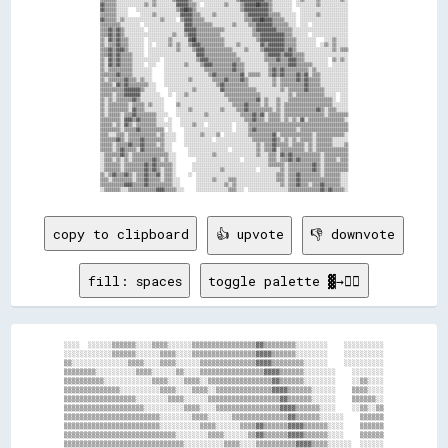
▓▓▒▒▒▒▒▒░░░░░░░░░░░░░░▒▒░░▒▒░░░░░░░░░░▓▓▓▓▓▓▒▒▒▒░░  ░░░░░░░░░░▒▒░░░░░░▒▒▓▓▓▓▓▓██▓▓▓▓▒▒░░░░░░░░░░  ░░░░░░░░░░▒▒░░░░░░░░░░░░░░

▓▓▒▒▒▒▒▒░░░░░░    ░░░░░░░░░░░░░░░░░░░░▒▒▓▓██▓▓▒▒░░░░░░░░░░░░░░░░░░░░░░▒▒▓▓▓▓▓▓▓▓▓▓▓▓▒▒░░░░░░░░░░    ░░░░░░░░░░░░░░░░░░░░░░░░

▒▒▒▒▒▒▒▒░░░░░░      ░░░░░░▒▒░░░░░░░░░░░░▓▓▓▓▓▓▒▒▒▒░░░░░░▒▒░░░░░░░░░░░░░░▒▒▓▓▓▓▓▓▓▓▓▓▒▒▒▒▒▒░░░░░░░░  ░░░░░░░░▒▒░░░░░░░░░░░░░░

▓▓▒▒▒▒▒▒░░▒▒░░░░░░░░░░░░░░░░░░▒▒░░░░░░  ▒▒▓▓▓▓▒▒▒▒▒▒░░░░░░░░░░░░░░░░░░░░▒▒▒▒▓▓▓▓██▓▓▓▓▒▒▒▒▒▒░░░░░░  ░░░░░░░░░░░░░░░░░░░░░░░░

▒▒▒▒▒▒▒▒▒▒░░░░░░░░░░  ░░░░░░░░░░░░░░░░░░░░▓▓▓▓▒▒▒▒▒▒▒▒▒▒░░░░░░░░░░▒▒░░░░░░▒▒▒▒▓▓▓▓▓▓▓▓▒▒▒▒▒▒▒▒░░░░  ░░░░  ░░░░░░░░░░░░░░░░░░

▒▒▒▒▓▓▒▒▓▓▒▒░░░░░░░░░░  ░░░░░░░░░░░░░░░░░░▓▓▓▓▓▓▒▒▒▒▒▒▒▒▒▒▒▒▒▒░░░░░░░░░░░░░░▒▒▓▓▓▓▓▓▓▓▓▓▒▒▒▒▒▒▒▒░░░░░░░░░░░░░░░░░░░░░░░░░░░░

▒▒▒▒▓▓▒▒▓▓▒▒░░░░░░░░░░░░░░░░░░░░░░░░▒▒░░░░▒▒▓▓▓▓▒▒▒▒▒▒▒▒▒▒▒▒░░░░░░░░░░░░░░░░▒▒▒▒▓▓▓▓▓▓▓▓▓▓▓▓▒▒▒▒░░░░░░░░  ░░░░░░░░░░░░░░░░░░

▒▒░░▓▓▒▒▓▓▒▒▒▒░░░░░░░░  ░░░░░░░░░░▒▒░░░░░░░░▓▓██▒▒▒▒▒▒▒▒▒▒▒▒▒▒░░░░░░░░░░░░░░░░▒▒▓▓▓▓▓▓▓▓▓▓▓▓▒▒▒▒▒▒░░░░░░░░░░    ░░░░▒▒░░░░░░

▒▒░░▒▒▒▒▓▓▒▒▒▒░░░░░░░░  ░░  ░░░░░░▒▒░░▒▒░░░░▒▒▓▓▓▓▒▒▒▒▒▒▒▒▒▒▒▒░░░░░░▒▒░░░░░░░░░░▓▓▒▒▓▓▓▓▓▓▓▓▒▒▒▒▒▒░░░░░░░░░░  ░░▒▒░░▒▒░░░░░░

▒▒▒▒▓▓▒▒▓▓▓▓▒▒░░░░░░░░  ░░░░░░░░░░░░░░▒▒░░░░░░▒▒▓▓▓▓▒▒▒▒▒▒▒▒▒▒▒▒▒▒░░░░░░▒▒░░░░░░▒▒▓▓▓▓▓▓▓▓▓▓▒▒▓▓▒▒░░░░░░░░░░░░░░░░░░▒▒░░▒▒▒▒

▒▒▒▒▓▓▒▒▓▓▒▒▒▒▒▒░░░░░░  ░░░░░░░░░░░░░░░░░░░░░░░░▓▓▓▓▒▒▒▒▒▒▒▒▒▒▒▒▒▒▒▒░░░░░░░░░░░░░░▒▒▓▓▓▓▓▓▒▒▓▓▓▓▒▒▒▒▒▒░░░░░░░░░░░░░░░░░░░░░░

▒▒░░▓▓▒▒▓▓▒▒▒▒▒▒░░░░░░░░░░░░░░  ░░░░░░░░░░░░░░░░▒▒▓▓▓▓▒▒▒▒▒▒▒▒▒▒▒▒▒▒▒▒░░░░░░░░░░░░▒▒▒▒▒▒▓▓▒▒▒▒▓▓▓▓▒▒▒▒░░░░░░░░░░░░  ▒▒░░▒▒░░

▒▒░░▓▓▒▒▓▓▒▒▒▒▒▒░░░░░░  ░░░░    ░░░░░░░░░░▒▒░░░░░░▒▒▓▓▓▓▒▒▒▒▒▒▒▒▒▒▓▓▒▒▒▒░░░░░░░░░░░░▒▒▒▒▒▒▒▒▒▒▓▓▓▓▒▒▒▒▒▒▒▒░░░░░░░░  ░░░░░░░░

▒▒░░▒▒▒▒▒▒▒▒▒▒▒▒░░░░░░░░░░      ░░░░░░░░░░░░░░░░░░░░▒▒▒▒▒▒▒▒▒▒▒▒▒▒▓▓▒▒▒▒░░░░░░░░░░░░▒▒▓▓▒▒▓▓▒▒▒▒▒▒▒▒▒▒▒▒░░▒▒░░░░░░░░░░░░░░░░

▒▒▒▒▒▒▒▒▓▓▒▒▒▒▒▒░░░░░░░░░░      ░░░░░░░░░░░░░░░░░░░░░░▒▒▓▓▒▒▒▒▒▒▒▒▒▒▒▒▓▓░░▒▒▒▒▒▒░░░░▒▒▓▓▒▒▓▓▒▒▒▒▒▒▓▓▒▒▓▓░░▒▒▒▒░░░░░░░░░░░░░░

▒▒░░▒▒▒▒▒▒▒▒▓▓▒▒▒▒░░▒▒░░░░      ░░░░░░░░░░░░▒▒░░░░░░░░░░▒▒▒▒▒▒▓▓▒▒▒▒▒▒▓▓▒▒░░░░░░░░░░░░▒▒░░▒▒▒▒▒▒▒▒▓▓▒▒▓▓▒▒▒▒▒▒░░░░░░░░░░░░░░

▒▒▒▒▒▒░░▓▓▒▒▓▓▒▒▒▒▒▒▒▒▒▒░░░░    ░░░░░░░░░░░░░░░░░░░░░░░░░░▒▒▓▓▒▒▒▒▒▒▒▒▒▒▒▒░░░░░░░░░░░░▒▒░░▒▒▒▒▒▒▒▒▒▒▒▒▓▓▒▒▒▒▒▒░░░░░░░░░░░░░░

▒▒▒▒▒▒▒▒▒▒▒▒▓▓▓▓▓▓▓▓▒▒░░░░░░      ░░░░░░░░░░░░▒▒░░░░░░░░░░░░▓▓▒▒▒▒▒▒▒▒▒▒▒▒▒▒▒▒░░░░░░░░░░░░▒▒░░▒▒▒▒▒▒▒▒▓▓▒▒▒▒▒▒▒▒░░░░░░░░░░░░

▒▒▒▒▒▒░░▒▒▒▒▓▓▓▓▓▓▓▓░░░░░░░░░░    ░░  ░░░░▒▒░░░░░░░░░░░░░░░░░░▒▒▒▒▒▒▒▒▒▒▒▒▒▒▒▒▒▒░░░░░░░░░░░░░░▒▒░░▒▒▒▒▒▒▒▒▒▒▒▒▒▒░░░░░░  ░░░░

▒▒░░▒▒░░▒▒▒▒▒▒▒▒▓▓▒▒░░░░░░░░░░░░      ░░░░░░░░░░░░░░░░░░░░░░░░░░▒▒▒▒▒▒▒▒▒▒▒▒▒▒▓▓░░▒▒░░░░▒▒░░░░▒▒▒▒▒▒▒▒▒▒▒▒▒▒▒▒▒▒▒▒▒▒░░  ░░░░

▒▒░░▒▒▒▒▒▒▒▒▒▒░░▒▒▒▒▒▒░░▒▒░░░░░░      ▒▒░░░░░░░░░░░░░░░░░░░░░░░░░░▒▒▒▒▒▒▓▓▒▒▒▒▒▒░░▒▒░░░░▒▒░░▒▒▒▒▒▒▒▒▒▒▒▒▒▒▒▒▒▒▒▒▒▒▒▒░░░░░░░░

▒▒░░▒▒▒▒▒▒▒▒▒▒░░▓▓▒▒▒▒░░░░░░░░░░      ░░░░░░▒▒░░░░░░░░░░░░░░▒▒░░░░░░▒▒▒▒▓▓▒▒▒▒▒▒▒▒▒▒▒▒░░▒▒░░▒▒▒▒▒▒▒▒▒▒▒▒▒▒▒▒▓▓▒▒░░▒▒▒▒░░░░░░

▒▒░░▒▒▒▒▒▒░░▒▒▒▒▓▓▒▒▒▒▒▒▒▒▒▒░░░░░░    ░░░░░░░░░░░░░░▒▒░░░░░░░░░░░░░░░░▒▒▒▒▒▒▓▓▒▒▓▓░░▒▒▒▒▒▒░░▒▒▒▒▒▒▒▒▒▒▒▒▒▒▒▒▒▒▒▒░░▒▒▒▒▒▒▒▒▒▒

▒▒▒▒▒▒▒▒▒▒░░▓▓▓▓▒▒▓▓▒▒▒▒▒▒▒▒░░░░  ░░    ░░░░░░░░░░░░░░░░░░░░░░░░░░░░░░░░▒▒▒▒▓▓▒▒▒▒░░▒▒▒▒▒▒░░▒▒░░▒▒░░▓▓░░▒▒▒▒▒▒▒▒▒▒▒▒▒▒▒▒▒▒░░

▒▒▒▒▒▒░░▒▒░░▓▓▒▒░░▒▒▒▒▒▒▒▒▒▒░░░░░░░░    ░░░░░░▒▒░░░░  ░░░░░░░░░░░░  ░░░░░░▒▒▒▒▒▒▒▒▒▒▒▒▒▒▒▒▒▒▒▒▒▒▒▒▒▒▒▒▒▒▒▒▒▒▒▒▒▒▒▒▒▒▒▒▒▒▒▒▒▒

▒▒▒▒▒▒▒▒▒▒░░▒▒▒▒▒▒▓▓▒▒▒▒▒▒▒▒▒▒▒▒  ░░      ░░░░░░░░░░░░░░░░░░░░░░░░  ░░░░░░▒▒▓▓▒▒▒▒▒▒▒▒▒▒▒▒▒▒▒▒▒▒▒▒░░▒▒▒▒▒▒▒▒▒▒▒▒▒▒▒▒▒▒▒▒▒▒▒▒

▒▒▒▒░░░░▒▒▒▒░░▒▒▒▒▒▒▒▒▒▒▒▒▒▒░░▒▒░░░░░░    ░░░░░░░░▒▒░░░░░░▒▒  ░░░░░░░░░░░░▒▒▒▒▒▒▒▒▒▒▒▒▓▓░░▒▒▒▒▒▒▒▒▒▒▒▒▒▒▒▒░░▒▒▒▒▒▒▒▒▒▒▒▒▒▒░░

▒▒▒▒▒▒▒▒▓▓▒▒░░▒▒▒▒▒▒▓▓▒▒▒▒▒▒▒▒▒▒░░░░░░    ░░░░░░░░░░░░░░  ░░░░░░░░░░░░░░░░░░▒▒▒▒▒▒▒▒▒▒▓▓▒▒░░▒▒░░▒▒░░▒▒▒▒▒▒░░▒▒▒▒▒▒▒▒░░░░░░░░

▒▒▒▒▒▒░░▒▒▒▒▒▒▓▓▒▒▒▒▓▓▒▒▒▒▒▒░░▒▒░░░░      ░░░░░░░░░░░░░░░░░░░░░░░░░░░░░░░░░░░░▒▒░░▒▒▒▒▓▓▒▒▒▒▒▒░░▒▒▒▒▒▒░░▒▒░░▒▒▒▒▒▒▒▒░░░░░░▒▒

▒▒▒▒▒▒░░▒▒▓▓▒▒▒▒▒▒░░▓▓▒▒▒▒▒▒▒▒▒▒░░░░        ░░░░░░░░░░░░░░░░░░░░  ░░░░░░░░░░░░▒▒░░▒▒▒▒▓▓░░▒▒▒▒▒▒▒▒▒▒▒▒░░▒▒░░▒▒▒▒▒▒▒▒▒▒▒▒▒▒▒▒

░░▒▒▒▒▒▒▒▒▓▓▒▒░░▒▒▒▒▒▒▒▒▒▒▒▒▒▒▒▒▒▒░░░░      ░░░░░░░░░░░░▒▒░░░░░░░░░░░░░░░░░░░░▒▒░░░░▒▒▒▒░░▓▓▒▒▓▓▒▒▒▒▒▒▒▒▒▒▒▒▒▒░░▒▒▒▒▒▒▒▒▒▒▒▒

░░▒▒▒▒░░▒▒░░▒▒░░▒▒▒▒▒▒▒▒▒▒▓▓▒▒░░▒▒░░░░          ░░░░░░░░░░░░░░░░░░░░░░  ░░░░░░░░░░░░▒▒▒▒░░▒▒▒▒▓▓▒▒▓▓▒▒▒▒▒▒▒▒▒▒░░▒▒▒▒▒▒░░▒▒▒▒

░░▒▒▒▒▒▒▒▒░░▒▒▒▒▒▒▒▒▒▒▓▓▒▒▓▓▒▒▒▒▒▒▒▒░░        ░░░░░░░░░░░░░░░░░░░░░░░░░░░░░░░░░░░░░░▒▒▒▒▒▒▒▒░░▒▒▒▒▒▒▒▒▒▒▒▒▓▓▒▒░░▒▒▒▒▒▒▒▒▒▒▒▒

░░▒▒▒▒▒▒▒▒░░▒▒▒▒▒▒▒▒▒▒▓▓▒▒▓▓▒▒░░▒▒▒▒░░        ░░░░░░░░░░░░░░▒▒░░░░░░░░░░░░░░░░  ░░░░░░░░░░▒▒░░▒▒▒▒▒▒▒▒▒▒▒▒▓▓▒▒░░▒▒▒▒▒▒▒▒▒▒▒▒

▒▒░░▒▒▓▓▒▒▒▒▓▓▒▒░░▒▒▒▒▓▓▒▒▒▒▓▓░░▒▒▒▒░░      ░░  ░░░░░░░░░░░░░░░░░░░░░░░░░░░░░░░░░░░░░░░░▒▒▒▒░░▒▒▒▒▓▓▒▒▒▒▒▒▒▒▒▒░░▒▒▒▒▒▒▒▒░░░░

▒▒▒▒░░▒▒▒▒▒▒▒▒▒▒░░▒▒▒▒▓▓▒▒▒▒▒▒░░▒▒▒▒░░░░        ░░░░░░░░▒▒░░░░░░▒▒▒▒░░░░░░░░░░░░░░░░░░░░▒▒▒▒░░▒▒▒▒▓▓▒▒▒▒▒▒▒▒▒▒▒▒▒▒▒▒▒▒▒▒░░░░

▒▒▒▒▒▒▒▒▒▒▒▒▓▓▓▓▒▒▒▒▒▒▓▓▒▒▒▒▒▒▒▒▒▒▒▒░░░░        ░░░░░░░░░░░░░░▒▒░░▒▒░░░░░░░░░░░░░░░░░░░░░░▒▒░░▒▒▒▒▓▓▒▒▒▒░░▒▒▒▒▓▓▒▒▒▒▒▒▒▒░░░░

copy to clipboard
👍 upvote
👎 downvote
fill: spaces
toggle palette ▓→✊🏽
░░░░  ░░░░░░▒▒▒▒▒▒░░░░▒▒▒▒░░░░░░▒▒▒▒▒▒▒▒▒▒▒▒▒▒▒▒▓▓▒▒▒▒▒▒▒▒░░░░░░░░    ░░░░░░░░░░

░░░░░░░░░░░░▒▒▒▒▒▒░░░░░░▒▒▒▒░░░░▒▒▒▒▒▒▒▒▒▒▒▒▒▒▒▒▓▓▓▓▒▒▒▒▒▒░░░░░░░░    ░░░░░░░░░░

▒▒░░░░░░░░░░░░░░▒▒▒▒░░░░▒▒▒▒░░░░░░▒▒▒▒▒▒▒▒▒▒▒▒▒▒▓▓▓▓▒▒▒▒▒▒▒▒░░░░░░    ░░░░░░░░░░

▒▒▒▒▒▒▒▒░░░░░░░░░░▒▒▒▒░░░░░░▒▒░░░░▒▒▒▒▒▒▒▒▒▒▒▒▒▒▒▒▓▓▓▓▒▒▒▒▒▒░░░░░░░░    ░░░░░░░░

▒▒▒▒▒▒▒▒▒▒░░░░░░░░░░░░▒▒▒▒░░░░▒▒▒▒░░▒▒▒▒▒▒▒▒▒▒▒▒▒▒▒▒▓▓▒▒▒▒▒▒░░░░░░░░    ░░▒▒░░░░

▒▒▒▒▒▒▒▒▒▒▒▒▒▒░░░░░░░░░░▒▒▒▒░░░░▒▒▒▒░░▒▒▒▒▒▒▒▒▒▒▒▒▒▒▓▓▓▓▒▒▒▒▒▒░░░░░░    ▒▒▒▒░░░░

▒▒▒▒▒▒▒▒▒▒▒▒▒▒▒▒▒▒░░░░░░░░▒▒▒▒░░░░░░▒▒▒▒▒▒▒▒▒▒▒▒▒▒▒▒▒▒▓▓▒▒▒▒▒▒░░░░░░    ▒▒▒▒▒▒░░

▒▒▒▒▒▒▒▒▒▒▒▒▒▒▒▒▒▒▒▒░░░░░░░░░░▒▒▒▒░░░░▒▒▒▒▒▒▒▒▒▒▒▒▒▒▒▒▓▓▓▓▒▒▒▒▒▒░░░░    ░░▒▒░░▒▒

▒▒▒▒▒▒▒▒▒▒▒▒▒▒▒▒▒▒▒▒▒▒▒▒░░░░░░░░▒▒▒▒░░░░░░▒▒▒▒▒▒▒▒▒▒▒▒▒▒▓▓▒▒▒▒▒▒░░░░░░    ▒▒▒▒▒▒

▒▒▒▒▒▒▒▒▒▒▒▒▒▒▒▒▒▒▒▒▒▒▒▒░░░░░░░░░░▒▒▒▒░░░░░░▒▒▒▒▓▓▒▒▒▒▒▒▓▓▓▓▒▒▒▒▒▒░░░░    ▒▒▒▒▒▒

▒▒▒▒▒▒▒▒▒▒▒▒▒▒▒▒▒▒▒▒▒▒▒▒▒▒▒▒░░░░░░░░▒▒▒▒░░░░░░▒▒▓▓▒▒▒▒▒▒▓▓▓▓▒▒▒▒▒▒░░░░    ▒▒▒▒▒▒

▒▒▒▒▒▒▒▒▒▒▒▒▒▒▒▒▒▒▒▒▒▒▒▒▒▒▒▒▒▒░░░░░░░░░░▒▒▒▒░░░░▒▒▒▒▒▒▒▒▒▒▓▓▓▓▒▒▒▒░░░░░░  ░░░░░░
