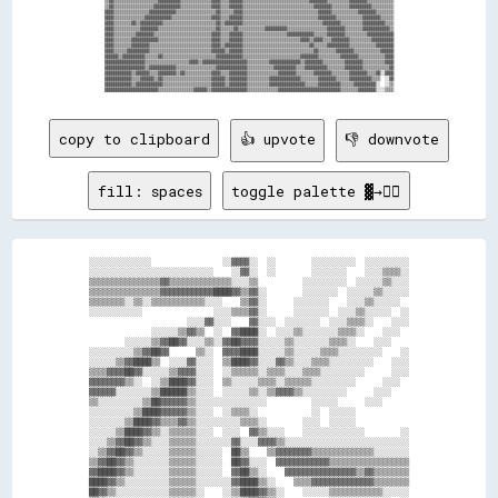
▒▒▓▓▒▒▒▒▒▒▒▒▒▒▒▒▒▒▒▒▒▒▒▒▓▓▓▓▓▓▓▓▓▓▒▒▒▒▒▒▒▒▒▒▒▒▒▒▓▓▓▓▒▒▒▒▓▓▓▓▓▓▒▒▒▒▒▒▒▒▒▒▒▒▒▒▒▒▒▒▒▒▒▒▒▒▒▒▒▒▒▒▓▓▓▓▓▓▓▓▒▒▒▒▒▒▒▒▒▒▓▓▓▓▓▓▓▓▒▒▒▒▒▒▒▒▒▒▒▒

▒▒▓▓▒▒▒▒▒▒▒▒▒▒▒▒▒▒▒▒▒▒▓▓▓▓▓▓▓▓▓▓▓▓▒▒▒▒▒▒▒▒▒▒▒▒▒▒▓▓▓▓▒▒▒▒▓▓▓▓▓▓▒▒▒▒▒▒▒▒▒▒▒▒▒▒▒▒▒▒▒▒▒▒▒▒▒▒▒▒▒▒▒▒▓▓▓▓▓▓▓▓▒▒▒▒▒▒▒▒▓▓▓▓▓▓▓▓▓▓▒▒▒▒▒▒▒▒▒▒

▓▓▓▓▒▒▒▒▒▒▒▒▒▒▒▒▒▒▒▒▓▓▓▓▓▓▓▓▓▓▓▓▒▒▒▒▒▒▒▒▒▒▒▒▒▒▒▒▒▒▓▓▒▒▒▒▒▒▓▓▓▓▒▒▒▒▒▒▒▒▒▒▒▒▒▒▒▒▒▒▒▒▒▒▒▒▒▒▒▒▒▒▒▒▒▒▓▓▓▓▓▓▒▒▒▒▒▒▒▒▒▒▒▒▓▓▓▓▓▓▓▓▒▒▒▒▒▒▒▒

▓▓▓▓▒▒▒▒▒▒▒▒▒▒▒▒▒▒▓▓▓▓▓▓▓▓▓▓▓▓▒▒▒▒▒▒▒▒▒▒▒▒▒▒▒▒▒▒▓▓▓▓▒▒▒▒▓▓▓▓▓▓▒▒▒▒▒▒▒▒▒▒▒▒▒▒▒▒▒▒▒▒▒▒▒▒▒▒▒▒▒▒▒▒▒▒▓▓▓▓▓▓▓▓▒▒▒▒▒▒▒▒▒▒▒▒▓▓▓▓▓▓▓▓▒▒▒▒▒▒

▓▓▓▓▒▒▒▒▒▒▒▒▓▓▒▒▓▓▓▓▓▓▓▓▓▓▒▒▒▒▒▒▒▒▒▒▒▒▒▒▒▒▒▒▒▒▒▒▒▒▓▓▒▒▓▓▓▓▓▓▓▓▒▒▒▒▒▒▒▒▒▒▒▒▒▒▒▒▒▒▒▒▒▒▒▒▒▒▒▒▒▒▒▒▒▒▒▒▓▓▓▓▓▓▓▓▒▒▒▒▒▒▒▒▒▒▓▓▓▓▓▓▓▓▓▓▒▒▒▒

▓▓▓▓▒▒▒▒▒▒▒▒▒▒▒▒▓▓▓▓▓▓▓▓▒▒▒▒▒▒▒▒▒▒▒▒▒▒▒▒▒▒▒▒▒▒▒▒▒▒▓▓▒▒▒▒▒▒▓▓▒▒▒▒▒▒▒▒▒▒▒▒▓▓▓▓▓▓▓▓▓▓▒▒▒▒▒▒▒▒▒▒▒▒▒▒▒▒▒▒▓▓▓▓▓▓▓▓▒▒▒▒▒▒▒▒▓▓▓▓▓▓▓▓▓▓▓▓▒▒

▓▓▓▓▒▒▒▒▒▒▒▒▒▒▓▓▓▓▓▓▓▓▒▒▒▒▒▒▒▒▒▒▒▒▒▒▒▒▒▒▒▒▒▒▒▒▒▒▓▓▓▓▒▒▒▒▓▓▓▓▓▓▒▒▒▒▒▒▒▒▒▒▒▒▒▒▒▒▒▒▒▒▓▓▓▓▓▓▓▓▓▓▓▓▒▒▒▒▒▒▓▓▓▓▓▓▓▓▒▒▒▒▒▒▒▒▒▒▓▓▓▓▓▓▓▓▓▓▓▓

▓▓▓▓▒▒▒▒▒▒▒▒▓▓▓▓▓▓▓▓▓▓▓▓▒▒▒▒▒▒▒▒▒▒▒▒▒▒▒▒▒▒▒▒▒▒▒▒▓▓▓▓▒▒▒▒▓▓▓▓▓▓▒▒▒▒▒▒▒▒▒▒▒▒▒▒▒▒▒▒▒▒▒▒▒▒▒▒▓▓▓▓▒▒▓▓▓▓▒▒▒▒▓▓▓▓▓▓▓▓▒▒▒▒▒▒▒▒▒▒▓▓▓▓▓▓▓▓▓▓

▓▓▓▓▒▒▒▒▒▒▒▒▓▓▓▓▓▓▓▓▒▒▒▒▒▒▒▒▒▒▒▒▒▒▒▒▒▒▒▒▒▒▒▒▒▒▒▒▓▓▓▓▒▒▓▓▓▓▓▓▓▓▒▒▒▒▒▒▒▒▒▒▒▒▒▒▒▒▒▒▒▒▒▒▒▒▒▒▒▒▒▒▓▓▒▒▒▒▒▒▓▓▓▓▓▓▓▓▓▓▒▒▒▒▒▒▒▒▒▒▒▒▓▓▓▓▓▓▓▓

▓▓▓▓▒▒▒▒▒▒▓▓▓▓▓▓▓▓▓▓▒▒▒▒▒▒▒▒▒▒▒▒▒▒▒▒▒▒▒▒▒▒▒▒▒▒▒▒▓▓▓▓▓▓▒▒▓▓▓▓▓▓▒▒▒▒▒▒▒▒▒▒▒▒▒▒▒▒▒▒▒▒▒▒▒▒▒▒▒▒▒▒▒▒▓▓▒▒▒▒▒▒▒▒▓▓▓▓▓▓▓▓▒▒▒▒▒▒▒▒▒▒▒▒▓▓▓▓▓▓

▓▓▓▓▓▓▒▒▓▓▓▓▓▓▓▓▓▓▒▒▒▒▒▒▓▓▒▒▒▒▒▒▒▒▒▒▒▒▒▒▒▒▒▒▒▒▒▒▒▒▓▓▓▓▓▓▓▓▓▓▓▓▒▒▒▒▒▒▒▒▒▒▒▒▒▒▒▒▒▒▒▒▒▒▒▒▒▒▓▓▓▓▓▓▓▓▒▒▒▒▒▒▒▒▒▒▓▓▓▓▓▓▓▓▒▒▒▒▒▒▒▒▒▒▒▒▓▓▓▓

▓▓▓▓▓▓▓▓▓▓▓▓▓▓▓▓▓▓▒▒▒▒▒▒▒▒▒▒▒▒▒▒▒▒▒▒▒▒▓▓▓▓▒▒▓▓▓▓▓▓▓▓▓▓▓▓▓▓▓▓▓▓▓▓▒▒▒▒▒▒▒▒▒▒▓▓▓▓▓▓▓▓▓▓▓▓▓▓▒▒▓▓▓▓▓▓▓▓▒▒▒▒▒▒▒▒▒▒▓▓▓▓▓▓▓▓▒▒▒▒▒▒▒▒▒▒▓▓▓▓

▓▓▓▓▓▓▓▓▓▓▓▓▓▓▓▓▓▓▒▒▓▓▓▓▓▓▓▓▓▓▓▓▒▒▒▒▒▒▒▒▒▒▒▒▒▒▒▒▒▒▓▓▓▓▓▓▓▓▓▓▓▓▓▓▒▒▒▒▒▒▒▒▒▒▒▒▓▓▓▓▓▓▓▓▓▓▒▒▒▒▓▓▓▓▓▓▓▓▓▓▒▒▒▒▒▒▒▒▓▓▓▓▓▓▓▓▒▒▒▒▒▒▒▒▒▒▒▒▓▓

▓▓▓▓▓▓▓▓▓▓▓▓▒▒▓▓▓▓▓▓▒▒▒▒▓▓▓▓▓▓▓▓▒▒▓▓▒▒▒▒▒▒▒▒▒▒▒▒▓▓▓▓▒▒▒▒▓▓▓▓▓▓▓▓▒▒▒▒▒▒▒▒▒▒▒▒▒▒▓▓▓▓▓▓▓▓▒▒▒▒▒▒▒▒▓▓▓▓▓▓▓▓▒▒▒▒▒▒▒▒▓▓▓▓▓▓▓▓▒▒▒▒▓▓░░▓▓▓▓

▓▓▓▓▓▓▓▓▓▓▓▓▒▒▒▒▓▓▓▓▓▓▒▒▓▓▒▒▒▒▒▒▒▒▒▒▒▒▒▒▒▒▒▒▒▒▒▒▓▓▓▓▓▓▒▒▓▓▓▓▓▓▓▓▒▒▒▒▒▒▒▒▒▒▓▓▓▓▓▓▓▓▓▓▓▓▓▓▒▒▒▒▒▒▒▒▓▓▓▓▓▓▓▓▒▒▒▒▒▒▓▓▓▓▓▓▓▓▓▓▒▒▒▒  ░░▓▓

▓▓▓▓▓▓▓▓▓▓▓▓▒▒▓▓▓▓▓▓▓▓▓▓▓▓▒▒▒▒▒▒▒▒▒▒▒▒▒▒▒▒▒▒▒▒▒▒▓▓▓▓▓▓▒▒▓▓▓▓▓▓▓▓▒▒▒▒▒▒▒▒▒▒▓▓▓▓▓▓▓▓▓▓▓▓▓▓▓▓▒▒▒▒▒▒▓▓▓▓▓▓▓▓▓▓▒▒▒▒▒▒▓▓▓▓▓▓▓▓▓▓░░  ░░▒▒

copy to clipboard
👍 upvote
👎 downvote
fill: spaces
toggle palette ▓→✊🏽
░░░░░░░░░░░░░░                ░░▓▓▓▓░░  ░░        ░░░░░░░░░░  ░░░░░░░░░░

░░░░░░░░░░░░░░░░░░░░░░░░░░░░    ░░▓▓░░  ░░        ░░░░░░░░    ░░░░▒▒▒▒░░

▒▒▒▒▒▒▒▒▒▒▒▒▒▒▒▒▓▓▒▒▒▒▒▒▒▒▒▒▒▒▒▒░░░░▒▒          ░░░░░░░░░░  ░░░░░░▒▒░░░░

▒▒▒▒▒▒▒▒▒▒▒▒▒▒▒▒▓▓▓▓▓▓▓▓▓▓▓▓████▓▓▒▒▓▓░░        ░░░░░░░░  ░░░░░░▒▒░░░░░░

▒▒▒▒▒▒▒▒░░▒▒░░▒▒▒▒▒▒▒▒▒▒▒▒░░░░    ▒▒▓▓░░      ░░░░░░░░    ░░░░▒▒░░░░░░  

░░░░░░░░░░░░                ░░░░▒▒▒▒▓▓░░      ░░░░░░░░  ░░░░▒▒░░░░░░  ░░

                      ░░░░▓▓░░░░    ▓▓░░░░  ░░░░░░░░  ░░░░▒▒▒▒░░    ░░░░

              ░░░░░░▒▒▓▓▒▒  ░░  ▓▓████░░  ░░░░▒▒░░░░░░░░▒▒▒▒░░    ░░░░  

        ░░░░░░▒▒▓▓██▓▓░░░░▒▒░░▓▓██▓▓▓▓░░░░░░▒▒░░░░░░░░▒▒▒▒░░    ░░░░    

░░░░░░░░░░▒▒▓▓██▓▓      ▒▒░░  ▓▓▓▓████░░░░░░▒▒░░░░░░▒▒▒▒░░░░░░░░░░    ░░

░░░░░░▒▒▓▓████▒▒  ░░░░▓▓░░░░  ▒▒████▓▓░░░░▓▓▒▒░░░░▒▒▒▒░░░░░░░░░░    ░░░░

▒▒▒▒▓▓▓▓██▓▓░░░░░░▒▒▓▓▓▓░░░░  ░░▒▒▒▒▒▒░░▒▒▒▒░░░░▒▒▒▒░░░░░░░░░░      ░░░░

▓▓▓▓▓▓▓▓▒▒░░  ░░▒▒████▓▓░░░░  ▒▒░░░░░░▒▒▒▒░░▒▒▒▒▒▒░░░░░░░░░░      ░░░░  

▓▓▓▓▓▓░░░░░░░░▒▒██████▒▒░░░░  ░░░░░░▒▒░░▒▒▓▓▓▓▒▒░░░░░░░░░░      ░░░░    

▒▒░░░░░░░░░░▒▒██▓▓▓▓▓▓▒▒░░░░░░░░░░░░░░░░          ░░░░░░      ░░░░      

░░░░░░░░░░▒▒████▓▓▓▓▓▓▒▒░░░░  ░░▒▒▒▒░░            ░░  ░░░░░░            

░░░░░░░░▒▒████▓▓▒▒▒▒▓▓▒▒░░░░░░░░░░▒▒▒▒░░        ░░░░  ░░░░░░            

░░░░░░▒▒████▓▓▒▒░░▒▒▒▒▒▒░░░░  ░░░░  ▓▓▒▒░░░░    ░░░░░░░░░░░░░░        ░░

░░░░▒▒▓▓██▓▓▒▒░░░░▒▒▒▒▒▒░░░░░░░░▓▓░░░░▓▓▓▓▒▒░░░░░░░░░░░░░░░░░░░░░░░░░░░░

░░▒▒▓▓██▓▓▒▒░░░░░░▒▒▒▒▒▒░░░░░░  ██▒▒    ▒▒▓▓▓▓▓▓▓▓▒▒▒▒▒▒▒▒▒▒▒▒▒▒░░░░░░░░

▒▒▓▓██▓▓▒▒░░░░░░░░▒▒▒▒▒▒░░░░░░  ██▓▓░░░░  ▓▓▓▓▓▓▓▓▓▓▓▓▒▒▒▒▒▒▒▒▒▒▒▒▒▒▒▒▒▒

▓▓████▓▓▒▒░░░░░░░░▒▒▒▒▒▒░░░░░░  ▓▓██▒▒░░    ▓▓▓▓▓▓▓▓▓▓▓▓▓▓▓▓▒▒▓▓▒▒▒▒▒▒▒▒

████▓▓▒▒░░░░░░░░░░▒▒▒▒▒▒░░░░░░░░▓▓████▒▒░░    ▒▒▒▒▓▓▓▓▓▓▓▓▓▓▓▓▓▓▒▒▒▒▒▒▒▒

██▓▓▒▒░░░░░░░░░░░░▒▒▒▒▒▒░░    ░░▒▒████▓▓▒▒░░    ░░░░░░▒▒▒▒▒▒▒▒▒▒▒▒░░░░░░
