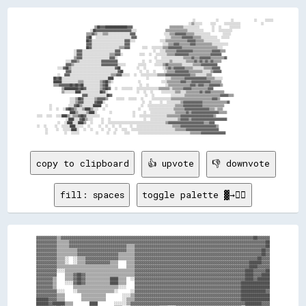
                                                                              ░░          ░░      ░░          ░░    ░░░░░░

                                                                            ░░▒▒░░░░░░    ░░░░    ░░░░░░░░░░░░          ░░

                              ▒▒██▓▓▓▓████████████████▓▓▓▓                  ▒▒▒▒▒▒▒▒▒▒░░░░░░░░░░░░      ░░  ░░    ░░░░░░░░

                            ░░██▓▓▓▓▓▓▓▓▓▓▓▓▓▓▓▓▓▓▓▓▓▓▓▓▓▓░░░░              ▒▒▒▒▒▒▒▒▒▒▒▒▒▒▒▒░░░░░░░░░░░░    ░░  ░░░░░░░░░░

                          ▒▒▒▒▓▓▒▒░░░░▒▒▒▒░░░░░░░░░░░░░░░░▓▓▓▓              ░░░░▒▒▒▒▓▓▓▓▓▓▓▓▒▒▒▒▒▒░░░░░░░░░░░░      ░░░░░░

                          ▓▓██  ░░░░░░░░░░░░░░░░░░░░░░░░░░▓▓▓▓              ░░░░▒▒▒▒▒▒▒▒▓▓▓▓▓▓▓▓▒▒▒▒▒▒░░░░░░░░░░░░  ░░░░░░

                          ██▓▓░░░░░░░░░░░░░░░░░░░░░░░░▓▓▓▓░░░░            ░░░░▒▒▒▒▒▒▒▒▒▒▒▒▒▒▒▒▓▓▓▓▓▓▒▒▒▒▒▒░░░░░░░░░░░░    

                          ▓▓▓▓░░░░░░░░░░░░░░░░░░░░░░░░▓▓▓▓                ░░░░▒▒▒▒▓▓▓▓▒▒▒▒▒▒▒▒▓▓▓▓▒▒▒▒▒▒▒▒▒▒▒▒░░░░░░░░░░░░

                          ██▓▓░░░░░░░░░░░░░░░░░░░░▒▒▒▒▓▓▓▓      ░░░░  ░░░░░░░░▒▒▒▒▓▓▓▓▓▓▓▓▓▓▒▒▒▒▒▒▒▒▒▒▒▒▒▒▒▒▒▒▒▒▒▒▒▒▒▒░░░░

                    ░░▓▓▓▓░░░░░░░░░░░░░░░░░░░░░░░░▓▓▓▓                ░░  ░░░░▒▒▒▒▒▒▒▒▓▓▓▓▓▓▓▓▓▓▓▓▒▒▒▒▒▒▒▒▒▒▒▒▒▒▓▓▓▓▓▓▒▒▒▒

                    ░░▓▓▓▓░░░░░░░░░░░░░░░░░░░░▒▒▒▒▓▓▓▓░░        ░░░░  ░░  ░░░░░░░░▒▒▒▒▒▒▓▓▓▓▓▓▓▓▓▓▒▒▒▒▒▒▒▒▒▒▒▒▒▒▒▒▓▓▓▓▓▓▓▓

                    ▒▒▓▓▓▓░░░░░░░░░░░░░░░░░░░░▓▓▓▓░░                  ░░  ░░░░░░░░░░░░░░░░▒▒▒▒▒▒▓▓▒▒▒▒▓▓▓▓▓▓▓▓▒▒▒▒▒▒▒▒▒▒▓▓

                ░░░░▓▓▓▓▒▒░░░░░░░░░░░░░░░░▓▓▓▓▓▓▓▓▓▓▓▓            ░░  ░░  ░░░░░░░░░░▒▒░░░░░░░░░░▒▒▒▒▒▒▓▓▒▒▓▓▒▒▓▓▒▒▓▓▒▒▒▒▒▒

                ▓▓▓▓▒▒░░░░░░░░░░░░░░░░░░░░▓▓▓▓▓▓▓▓▓▓▓▓░░░░░░      ░░░░░░    ░░░░░░▒▒▓▓▒▒▒▒▒▒▒▒▒▒░░░░░░░░▒▒▒▒▒▒▓▓▓▓▓▓▓▓▓▓▓▓

            ░░░░▓▓██▒▒░░░░░░░░░░░░░░░░░░░░░░░░░░░░░░░░▓▓██        ░░  ░░        ░░▒▒▓▓▒▒▓▓▓▓▓▓▓▓▒▒▒▒▒▒░░░░░░░░▒▒▒▒▒▒▓▓▓▓▓▓

                ▓▓▓▓░░░░░░░░░░░░░░░░░░░░░░░░░░░░░░░░░░▓▓██        ░░  ░░  ░░    ░░▒▒▒▒▒▒▓▓▓▓▓▓▓▓▓▓▒▒▒▒▒▒▒▒▒▒░░░░░░▒▒▓▓▓▓▓▓

            ░░  ▓▓▓▓░░░░░░░░░░░░░░░░░░░░░░░░░░░░░░▒▒▒▒▓▓▓▓░░░░░░  ░░  ░░░░░░░░░░░░▒▒▒▒▒▒▓▓▓▓▓▓▓▓▓▓▓▓▓▓▓▓▓▓▒▒▒▒░░░░░░░░▒▒▒▒

          ██▓▓██░░░░░░░░░░░░░░░░░░░░░░░░░░░░░░░░░░████                ░░        ░░░░▒▒▒▒▒▒▒▒▒▒▓▓▓▓▓▓▓▓▓▓▓▓▓▓▓▓▒▒▒▒▒▒░░░░░░

          ██████░░░░░░░░░░░░▒▒▒▒░░░░░░░░░░░░▒▒▓▓██▒▒░░            ░░          ░░░░▒▒▒▒▒▒▒▒▒▒▓▓▓▓▒▒▒▒▓▓▓▓▓▓▓▓▓▓▓▓▓▓▒▒▒▒▒▒▒▒

          ▒▒▒▒▓▓▓▓▓▓▓▓██▓▓██▓▓██░░░░░░░░░░░░▒▒▓▓██░░              ░░  ░░        ░░▒▒▒▒▒▒▒▒▒▒▒▒▒▒▒▒▓▓▓▓▒▒▓▓▓▓▒▒▒▒▓▓▓▓▓▓▓▓▒▒

              ▒▒██████████▓▓██▓▓░░░░░░░░░░▒▒▓▓██▓▓  ░░  ░░░░░░░░  ░░░░░░░░░░░░░░░░▒▒▒▒▒▒▒▒░░▒▒▒▒▒▒▒▒▓▓▓▓▓▓▒▒▒▒▒▒▒▒▒▒▒▒▓▓▓▓

              ▒▒░░░░░░░░████░░░░░░░░░░░░░░██▓▓░░              ░░  ░░  ░░    ░░░░░░░░░░▒▒▒▒░░░░▒▒▒▒▒▒▒▒▒▒▓▓▒▒▓▓▓▓▒▒▒▒▒▒▒▒▒▒

                        ▓▓▓▓░░░░░░░░░░░░░░██▓▓                ░░  ░░        ░░░░░░░░░░▒▒▒▒▒▒▒▒▒▒▒▒▒▒▒▒▒▒▒▒▒▒▒▒▒▒▓▓▓▓▓▓▒▒▒▒

                  ░░░░▒▒██▓▓░░░░░░░░▒▒▓▓▓▓▓▓▒▒    ░░░░░░  ░░░░░░  ░░    ░░░░░░░░░░░░░░▒▒▒▒▒▒▒▒▒▒▒▒▒▒▒▒▒▒▒▒▒▒▒▒▒▒▒▒▒▒▓▓▓▓▒▒

                  ░░░░▒▒▓▓▓▓░░░░░░░░▓▓████░░                  ░░  ░░    ░░  ░░░░░░░░░░▒▒▓▓▓▓▓▓▓▓▓▓▓▓▓▓▒▒▒▒▒▒▒▒▒▒▒▒▒▒▒▒▒▒▓▓

        ░░        ░░░░▓▓██▒▒░░░░░░░░██████  ░░                ░░  ░░░░░░░░░░░░░░░░░░░░▒▒▒▒▒▒▓▓▓▓▓▓▓▓▓▓▓▓▓▓▒▒▒▒▒▒▒▒▒▒▒▒▒▒▒▒

        ░░  ░░  ░░▓▓██▓▓▒▒░░░░▒▒████▒▒░░░░  ░░                ░░    ░░░░░░░░░░░░░░░░░░▒▒▒▒▒▒▒▒▓▓▓▓▓▓▓▓▓▓▓▓▓▓▓▓▓▓▒▒▒▒░░▒▒▒▒

                  ████▒▒░░░░░░▒▒████░░      ░░          ░░    ░░  ░░░░░░░░░░░░░░░░░░▒▒▒▒▒▒▒▒▓▓▒▒▓▓▓▓▓▓▓▓▓▓▓▓▓▓▓▓▓▓▓▓▒▒▒▒▒▒

  ░░░░  ░░░░  ░░░░████▒▒░░▒▒▒▒▓▓██▓▓░░░░░░░░░░                ░░  ░░░░░░░░░░░░░░░░░░░░▒▒▒▒▒▒▒▒▒▒▓▓▓▓▓▓▓▓▓▓▓▓▓▓▓▓▓▓▓▓▓▓▓▓▒▒

                ░░████░░░░▓▓██▒▒░░░░    ░░  ░░                ░░  ░░░░░░░░░░░░░░░░░░░░▒▒▓▓▓▓▓▓▒▒▓▓▓▓▓▓▓▓▓▓▓▓▓▓▓▓▓▓▓▓▓▓▓▓▓▓

            ░░  ░░████░░░░████▒▒  ░░    ░░  ░░░░░░░░░░░░░░░░░░░░░░░░░░░░░░░░░░░░░░░░░░▒▒▓▓▓▓▓▓▓▓▓▓▓▓▓▓▓▓▓▓▓▓▓▓▓▓▓▓▒▒▒▒▓▓▓▓

  ░░  ░░    ░░  ░░░░░░████░░░░░░  ░░    ░░  ░░  ░░  ░░    ░░  ░░░░░░░░░░░░░░░░░░░░░░░░░░▒▒▒▒▒▒▓▓▓▓▓▓▓▓▓▓▓▓▓▓▓▓▓▓▓▓▓▓▓▓▓▓▒▒

      ░░    ░░  ░░░░░░████░░  ░░  ░░    ░░  ░░  ░░  ░░░░  ░░░░░░░░░░░░░░░░░░░░░░░░░░░░░░░░▒▒▒▒▒▒▒▒▓▓▓▓▓▓▓▓▓▓▓▓▓▓▓▓▓▓▓▓▓▓▓▓

copy to clipboard
👍 upvote
👎 downvote
fill: spaces
toggle palette ▓→✊🏽
▓▓▓▓▓▓▓▓▓▓▒▒▓▓▓▓▓▓▓▓▓▓▓▓▓▓▓▓▓▓▓▓▓▓▓▓▓▓▓▓▓▓▓▓▓▓▓▓▓▓▓▓▓▓▓▓▓▓▓▓▓▓▓▓▓▓▓▓▓▓▓▓▓▓▓▓▓▓▓▓▓▓▓▓▓▓▓▓▓▓▓▓▓▓▓▓▓▓▓▓▓▓▓▓▓▓██▓▓▓▓▓▓

▓▓▓▓▓▓▓▓▓▓▒▒▒▒▒▒▓▓▓▓▓▓▓▓▓▓▓▓▓▓▓▓▓▓▓▓▓▓▓▓▓▓▓▓▓▓▓▓▓▓▓▓▓▓▓▓▓▓▓▓▓▓▓▓▓▓▓▓▓▓▓▓▓▓▓▓▓▓▓▓▓▓▓▓▓▓▓▓▓▓▓▓▓▓▓▓▓▓▓▓▓▓▓▓▓▓▓▓▓▓▓▓██

▓▓▓▓▓▓▓▓▓▓▒▒▒▒▒▒▓▓▓▓▓▓▓▓▓▓▓▓▓▓▓▓▓▓▓▓▓▓▓▓▓▓▓▓▒▒▒▒▓▓▓▓▓▓▓▓▓▓▓▓▓▓▓▓▓▓▓▓▓▓▓▓▓▓▓▓▓▓▓▓▓▓▓▓▓▓▓▓▓▓▓▓▓▓▓▓▓▓▓▓▓▓▓▓▓▓▓▓▓▓▓▓██

▓▓▓▓▓▓▓▓▓▓▒▒▒▒▒▒▒▒▒▒▓▓▓▓▓▓▓▓▓▓▓▓▓▓▓▓▓▓▓▓▓▓▓▓▒▒▒▒▓▓▓▓▓▓▓▓▓▓▓▓▓▓▓▓▓▓▓▓▓▓▓▓▓▓▓▓▓▓▓▓▓▓▓▓▓▓▓▓▓▓▓▓▓▓▓▓▓▓▓▓▓▓▓▓▓▓▓▓▓▓██▓▓

▓▓▓▓▓▓▓▓▓▓▒▒▒▒▒▒▒▒▒▒▓▓▓▓▓▓▓▓▓▓▓▓▓▓▓▓▓▓▓▓▒▒▒▒▒▒▒▒▓▓▓▓▓▓▓▓▓▓▓▓▓▓▓▓▓▓▓▓▓▓▓▓▓▓▓▓▓▓▓▓▓▓▓▓▓▓▓▓▓▓▓▓▓▓▓▓▓▓▓▓▓▓▓▓▓▓▓▓▓▓██▓▓

▓▓▓▓▓▓▓▓▓▓▒▒▒▒░░  ░░▒▒▒▒▓▓▓▓▓▓▓▓▓▓▓▓▓▓▓▓▒▒▒▒▒▒▒▒▓▓▓▓▓▓▓▓▓▓▓▓▓▓▓▓▓▓▓▓▓▓▓▓▓▓▓▓▓▓▓▓▓▓▓▓▓▓▓▓▓▓▓▓▓▓▓▓▓▓▓▓▓▓▓▓▓▓▓▓██▓▓▓▓

▓▓▓▓▓▓▓▓▓▓▒▒▒▒░░  ░░▒▒▒▒▓▓▓▓▓▓▓▓▓▓▓▓▒▒▒▒    ▒▒▒▒▓▓▓▓▓▓▓▓▓▓▓▓▓▓▓▓▓▓▓▓▓▓▓▓▓▓▓▓▓▓▓▓▓▓▓▓▓▓▓▓▓▓▓▓▓▓▓▓▓▓▓▓▓▓▓▓██████▓▓▓▓

▓▓▓▓▓▓▓▓▓▓▒▒▒▒▒▒▒▒▒▒▒▒▒▒▒▒▒▒▒▒▒▒▒▒▒▒▒▒▒▒    ▒▒▒▒▓▓▓▓▓▓▓▓▓▓▓▓▓▓▓▓▓▓▓▓▓▓▓▓▓▓▓▓▓▓▓▓▓▓▓▓▓▓▓▓▓▓▓▓▓▓▓▓▓▓▓▓▓▓▓▓████▓▓▓▓▓▓

▓▓▓▓▓▓▓▓▓▓░░░░▒▒▒▒▒▒▒▒▒▒▒▒▒▒▒▒▒▒▒▒▒▒▒▒▒▒▒▒▒▒▒▒▒▒▓▓▓▓▓▓▓▓▓▓▓▓▓▓▓▓▓▓▓▓▓▓▓▓▓▓▓▓▓▓▓▓▓▓▓▓▓▓▓▓▓▓▓▓▓▓▓▓▓▓▓▓▓▓████▓▓▓▓▓▓██

▓▓▓▓▓▓▓▓▓▓    ▒▒▒▒▓▓██▓▓▒▒▒▒▒▒▒▒▒▒▒▒▒▒▒▒▒▒▒▒▒▒▒▒▓▓▓▓▓▓▓▓▓▓▓▓▓▓▓▓▓▓▓▓▓▓▓▓▓▓▓▓▓▓▓▓▓▓▓▓▓▓▓▓▓▓▓▓▓▓▓▓▓▓▓▓▓▓████▓▓▓▓████

▓▓▓▓▓▓▓▓▒▒    ▒▒▒▒▓▓██▓▓▒▒▒▒▒▒▒▒▒▒▒▒████▒▒▒▒  ░░▓▓▓▓▓▓▓▓▓▓▓▓▓▓▓▓▓▓▓▓▓▓▓▓▓▓▓▓▓▓▓▓▓▓▓▓▓▓▓▓▓▓▓▓▓▓▓▓▓▓▓▓▓▓████▓▓██████

▓▓▓▓▓▓▓▓▒▒    ░░░░▓▓██▓▓▒▒▒▒▒▒▒▒▒▒▒▒████▒▒▒▒    ▓▓▓▓▓▓▓▓▓▓▓▓▓▓▓▓▓▓▓▓▓▓▓▓▓▓▓▓▓▓▓▓▓▓▓▓▓▓▓▓▓▓▓▓▓▓▓▓▓▓▓▓██████████████

▓▓▓▓▓▓▓▓▒▒        ▒▒▒▒▒▒▒▒▒▒▒▒▒▒▒▒▒▒▒▒▒▒░░░░    ▓▓▓▓▓▓▓▓▓▓▓▓▓▓▓▓▓▓▓▓▓▓▓▓▓▓▓▓▓▓▓▓▓▓▓▓▓▓▓▓▓▓▓▓▓▓▓▓▓▓▓▓██████████████

▓▓▓▓▓▓▓▓▓▓░░░░    ░░▒▒▒▒▒▒▒▒▒▒▒▒▒▒▒▒▒▒░░      ░░▓▓▓▓▓▓▓▓▓▓▓▓▓▓▓▓▓▓▓▓▓▓▓▓▓▓▓▓▓▓▓▓▓▓▓▓▓▓▓▓▓▓▓▓▓▓▓▓▓▓▓▓████████████▓▓

▓▓▓▓▓▓▓▓▓▓▒▒▒▒        ▒▒▒▒▒▒▒▒▒▒▒▒        ░░░░▒▒▓▓▓▓▓▓▓▓▓▓▓▓▓▓▓▓▓▓▓▓▓▓▓▓▓▓▓▓▓▓▓▓▓▓▓▓▓▓▓▓▓▓▓▓▓▓▓▓▓▓▓▓██████████████

██████▓▓▓▓▒▒▒▒        ▒▒▒▒▒▒▒▒▒▒▒▒        ░░▒▒▒▒▓▓▓▓▓▓▓▓▓▓▓▓▓▓▓▓▓▓▓▓▓▓▓▓▓▓▓▓▓▓▓▓▓▓▓▓▓▓▓▓▓▓▓▓▓▓▓▓▓▓▓▓██████████████

██████▓▓██████▒▒▒▒        ████        ░░░░░░▒▒▓▓▓▓▓▓▓▓▓▓▓▓▓▓▓▓▓▓▓▓▓▓▓▓▓▓▓▓▓▓▓▓▓▓▓▓▓▓▓▓▓▓▓▓▓▓▓▓▓▓▓▓▓▓▓▓████████▓▓▓▓
