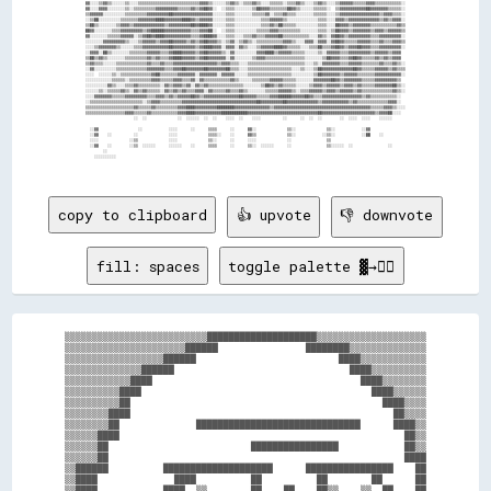
copy to clipboard
👍 upvote
👎 downvote
fill: spaces
toggle palette ▓→✊🏽
▒▒▒▒▒▒▒▒▒▒▒▒▒▒▒▒▒▒▒▒▒▒▒▒▒▒████████████████████▒▒▒▒▒▒▒▒▒▒▒▒▒▒▒▒▒▒▒▒

▒▒▒▒▒▒▒▒▒▒▒▒▒▒▒▒▒▒▒▒▒▒██████                ████████▒▒▒▒▒▒▒▒▒▒▒▒▒▒

▒▒▒▒▒▒▒▒▒▒▒▒▒▒▒▒▒▒██████                          ████▒▒▒▒▒▒▒▒▒▒▒▒

▒▒▒▒▒▒▒▒▒▒▒▒▒▒██████                                ████▒▒▒▒▒▒▒▒▒▒

▒▒▒▒▒▒▒▒▒▒▒▒████                                      ████▒▒▒▒▒▒▒▒

▒▒▒▒▒▒▒▒▒▒████                                          ████▒▒▒▒▒▒

▒▒▒▒▒▒▒▒▒▒██                                              ████▒▒▒▒

▒▒▒▒▒▒▒▒████                                                ██▒▒▒▒

▒▒▒▒▒▒▒▒██              ██████████████████████████████      ████▒▒

▒▒▒▒▒▒████                                                    ██▒▒

▒▒▒▒▒▒██                          ████████████████            ██▒▒

▒▒▒▒▒▒██                                                      ████

▒▒██████          ████████████████████      ████████████████    ██

▒▒████              ████          ██          ██        ██      ██

▒▒████            ████  ▒▒        ██    ██    ██▒▒    ▒▒  ██    ██
