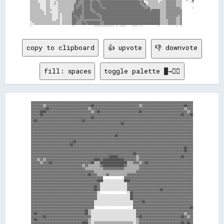
▒▒▒▒▒▒▒▒░░░░░░░░▒▒▒▒░░░░▒▒░░▒▒▒▒▒▒▒▒▒▒▒▒▒▒▒▒▒▒██▓▓▓▓▓▓██████▓▓██████▓▓████████████████████████████████████████▓▓██░░░░▒▒▒▒▒▒▒▒▒▒░░▒▒▒▒▒▒▓▓▓▓▓▓▓▓▓▓▒▒▒▒▒▒        ░░▒▒

▒▒▒▒▒▒▒▒▒▒░░░░░░▒▒▒▒░░░░▒▒░░▒▒▒▒▒▒▒▒▒▒▒▒▒▒▒▒▓▓██▓▓▓▓▓▓██████▓▓████████▓▓██████████████████████████████████████▓▓▓▓██░░▒▒▒▒▒▒▒▒▒▒▒▒▒▒▒▒▒▒▓▓▓▓▓▓▓▓▓▓▒▒▒▒▒▒            

▒▒▒▒▒▒▒▒▒▒░░░░░░▒▒▒▒░░░░░░░░▒▒▒▒▒▒▒▒▒▒▒▒▒▒▒▒██▓▓▓▓██▓▓██████▓▓████████▓▓████████████████████████████████████████▓▓▓▓▓▓▒▒▒▒▒▒▒▒▒▒▒▒▒▒▒▒▒▒▓▓▓▓▓▓▓▓▓▓▒▒▒▒▒▒            

▒▒▒▒▒▒▒▒▒▒░░░░░░▒▒▒▒░░░░░░░░▒▒▒▒▒▒▒▒▒▒▒▒▒▒▒▒██▓▓████▓▓██████▓▓██████████▓▓▓▓██████████████████████████████████████▓▓▓▓██▒▒▒▒▒▒▒▒▒▒▒▒▒▒▒▒▓▓▓▓▓▓▓▓▓▓▓▓▓▓▒▒          ░░

▒▒▒▒▒▒▒▒▒▒▒▒░░░░▒▒▒▒▒▒░░░░░░▒▒▒▒▒▒▒▒▒▒▒▒▒▒▒▒████████▓▓██████▓▓▓▓████████████████████████████████████████████████████████▓▓████████▒▒▒▒▒▒▓▓▓▓▓▓▓▓▓▓▓▓▓▓▓▓            

▒▒▒▒▒▒▒▒▒▒▒▒▒▒░░▒▒▒▒░░░░░░░░▒▒▒▒▒▒▒▒▒▒▒▒▒▒▓▓████████▓▓████████▓▓▓▓████████████████████████████████████████████████████████████████▒▒▒▒▒▒▓▓▓▓▓▓▓▓▓▓▓▓▓▓▓▓            

▒▒▒▒▒▒▒▒▒▒▒▒▒▒░░▒▒▒▒▒▒░░░░░░▒▒░░▒▒▒▒▒▒▒▒▒▒██████████▓▓████████████▓▓▓▓████████████████████████████████████████████████████████████▒▒▒▒▒▒▓▓▓▓▓▓▓▓▓▓▓▓▓▓▓▓            

▒▒▒▒▒▒▒▒▒▒▒▒▒▒▒▒▒▒▒▒▒▒░░░░░░▒▒░░▒▒▒▒▒▒▒▒▒▒██▓▓████▓▓▓▓██████████████▓▓▓▓██████████████████████████████████████████████████████████▒▒▒▒▒▒▓▓▓▓▓▓▓▓▓▓▓▓▒▒▓▓            

▒▒▒▒▒▒▒▒▒▒▒▒▒▒▒▒▒▒▒▒▒▒░░░░░░▒▒░░▒▒▒▒▒▒▒▒▒▒████▓▓██▓▓▓▓████████████████▓▓██████████████████████████████████████████████████████████▒▒▒▒▒▒▓▓▓▓▓▓▓▓▓▓▒▒▒▒▓▓            

▒▒▒▒▒▒▒▒▒▒▒▒▒▒▒▒▒▒▒▒▒▒░░░░▒▒▒▒░░▒▒▒▒▒▒▒▒▒▒██████▓▓▓▓▓▓▓▓▓▓▓▓▓▓▓▓▓▓▓▓▓▓▓▓██████████████████████████████████████████████████████████▒▒▒▒▒▒▒▒▓▓▓▓▓▓▓▓▒▒▒▒▓▓            

░░▒▒▒▒▒▒▒▒▒▒▒▒▒▒▒▒▒▒▒▒▒▒▒▒▒▒▒▒░░▒▒▒▒▒▒▒▒▒▒████▓▓▓▓▓▓██▓▓██████████████▓▓▓▓████████████████████████████████████████████████████████▒▒▒▒▒▒▒▒▓▓▓▓▓▓▓▓▒▒▒▒▓▓            

░░░░▒▒▒▒▒▒▒▒▒▒▒▒▒▒▒▒▒▒▒▒▒▒▒▒▒▒░░▒▒▒▒▒▒▒▒▒▒████▓▓▓▓▓▓████▓▓████████████▓▓▓▓████████████████████████████████████████████████████████▒▒▒▒▒▒▒▒▓▓▓▓▓▓▓▓▒▒▒▒▓▓            

copy to clipboard
👍 upvote
👎 downvote
fill: spaces
toggle palette ▓→✊🏽
▓▓▓▓▓▓▓▓▓▓▓▓▓▓▓▓▓▓▓▓▓▓▓▓▓▓▓▓▓▓▓▓▓▓▓▓▓▓▓▓▓▓▓▓▓▓▓▓▓▓▓▓▓▓▓▓▓▓▓▓▓▓▓▓▓▓▓▓▓▓▓▓▓▓▓▓▓▓▓▓▓▓▓▓▓▓▓▓▓▓▓▓▓▓▓▓▓▓▓▓▓▓▓▓▓▓▓▓

▓▓▓▓▓▓▓▓▒▒▓▓▓▓▓▓▓▓▓▓▓▓▓▓▓▓▓▓▓▓▓▓▓▓▓▓▓▓▓▓██▓▓▓▓▓▓▓▓▓▓▓▓▓▓▓▓▓▓▓▓▓▓▓▓▓▓▓▓▓▓▒▒▓▓▓▓▓▓▓▓▓▓▓▓▓▓▓▓▓▓▓▓▓▓▓▓▓▓▓▓██▓▓▓▓

▓▓▓▓▓▓▓▓▓▓██▓▓▓▓▓▓▓▓▓▓▓▓▓▓▓▓▓▓▓▓▓▓▓▓▓▓▒▒▓▓▓▓▓▓▓▓▓▓▓▓▓▓▓▓▓▓▓▓▓▓▓▓▓▓▓▓▓▓▓▓▓▓▓▓▓▓▓▓▓▓▓▓▓▓▓▓▓▓▓▓▓▓▓▓▓▓▓▓▓▓▒▒▓▓▓▓

▓▓▓▓▓▓████▓▓▓▓▓▓▓▓▓▓▓▓▓▓▓▓▓▓▓▓▓▓▓▓▓▓▓▓▓▓▒▒▓▓██▓▓▓▓▓▓▓▓▓▓▓▓▓▓▓▓▓▓▓▓▓▓▓▓▓▓██▓▓▓▓▓▓▓▓▓▓▓▓▓▓▓▓▓▓▓▓▓▓▓▓▓▓▓▓▓▓▒▒▓▓

▓▓▓▓▓▓██▓▓▓▓▓▓▓▓▓▓▓▓▓▓▓▓▓▓▓▓▓▓▓▓▓▓▓▓▓▓▓▓▓▓▓▓▓▓▓▓▓▓▓▓▓▓▓▓▓▓▓▓▓▓▓▓▓▓▓▓▓▓▓▓▓▓▓▓▓▓▓▓▓▓▓▓▓▓▓▓▓▓▓▓▓▓▓▓▓▓▓▓██▓▓▓▓██

▓▓▓▓▓▓▓▓▓▓▓▓▓▓▓▓▓▓▓▓▓▓▓▓▓▓▓▓▓▓▓▓▓▓▓▓▓▓▓▓██▓▓▓▓▓▓▓▓▓▓▓▓▓▓▓▓▓▓▓▓▓▓▓▓▓▓▓▓▓▓▓▓▓▓▓▓▓▓▓▓▓▓▓▓▓▓▓▓▓▓▓▓▓▓▓▓▓▓▓▓▓▓▓▓▓▓

▓▓██▓▓▓▓▓▓▓▓▓▓▓▓▓▓▓▓▓▓▓▓▓▓▓▓▓▓▓▓▓▓██▓▓▓▓▓▓▓▓▓▓▓▓▓▓▓▓▓▓▓▓▓▓▓▓▓▓▓▓▓▓▓▓▓▓▓▓▓▓▓▓▓▓▓▓▓▓▓▓▓▓▓▓▓▓▓▓▓▓▓▓▓▓▓▓▓▓▓▓▓▓▓▓

▓▓▓▓▓▓▓▓▓▓▓▓▓▓▓▓▓▓▓▓▓▓▓▓▓▓▓▓▓▓▓▓▓▓▓▓▓▓▓▓▓▓▓▓▓▓▓▓▓▓▓▓▓▓▓▓▓▓▓▓██▓▓▓▓▓▓▓▓▓▓▓▓▓▓▓▓▓▓▓▓▓▓▓▓▓▓▓▓▓▓▓▓▓▓▓▓▓▓▓▓▓▓▓▓▓▓

▓▓▓▓▓▓▓▓▓▓▓▓▓▓▓▓▓▓▓▓▓▓▓▓▓▓▓▓▓▓▓▓▓▓▓▓▓▓▓▓▓▓▓▓▓▓▓▓▓▓▓▓▓▓▓▓▓▓▓▓▓▓▓▓▓▓▓▓▓▓▓▓▓▓▓▓▓▓▓▓▓▓▓▓▓▓▓▓▓▓▓▓▓▓▓▓▓▓▓▓▓▓▓▓▓▓▓▓

▓▓▓▓▓▓▓▓▓▓▓▓▓▓▓▓▓▓▓▓▓▓▓▓▓▓▓▓▓▓▓▓▓▓▓▓▓▓▓▓▓▓▓▓▓▓▓▓▓▓▓▓▓▓▓▓▓▓▓▓▓▓▓▓▓▓▓▓▓▓▓▓▓▓▓▓▓▓▓▓▓▓▓▓▓▓▓▓▓▓▓▓▓▓▓▓▓▓▓▓▓▓▓▓▓▓▓▓

▓▓▓▓▓▓▓▓▓▓▓▓▓▓▓▓▓▓▓▓▓▓▓▓▓▓▓▓▓▓▓▓▓▓▓▓▓▓▓▓▓▓▓▓▓▓▓▓▓▓▓▓▓▓▓▓▓▓▓▓▓▓▓▓▓▓▓▓▓▓▓▓▓▓▓▓▓▓▓▓▓▓▓▓▓▓▓▓▓▓▓▓▓▓▓▓▓▓▓▓▓▓▓▓▓▓▓▓

▓▓▓▓▓▓▓▓▓▓▓▓▓▓▓▓▓▓▓▓▓▓▓▓▓▓▓▓▓▓▓▓▓▓▓▓▓▓▓▓▓▓▓▓▓▓▓▓▓▓▓▓▓▓▓▓██▓▓▓▓▓▓▓▓▓▓▓▓▓▓▓▓▓▓▓▓▓▓▓▓▓▓▓▓▓▓▓▓▓▓▓▓▓▓▓▓▓▓▓▓▓▓▓▓▓▓

▓▓▓▓▓▓▓▓▓▓▓▓▓▓▓▓▓▓▓▓▓▓▓▓▓▓▓▓▓▓▓▓▓▓▓▓▓▓▓▓▓▓▓▓▓▓▓▓▓▓▓▓▓▓▓▓▓▓▓▓▓▓▓▓▓▓▓▓▓▓▓▓▓▓▓▓▓▓▓▓▓▓▓▓▓▓▓▓▓▓▓▓▓▓▓▓▓▓▓▓▓▓▓▓▓▓▓▓

▓▓▓▓▓▓▓▓▓▓▓▓▓▓▓▓▓▓▓▓▓▓▓▓▓▓▓▓██▓▓▓▓▓▓▓▓▓▓▓▓▓▓▓▓▓▓▓▓▓▓▓▓▓▓▓▓▓▓▓▓▓▓▓▓▓▓▓▓▓▓▓▓▓▓▓▓▓▓▓▓▓▓▓▓▓▓▓▓▓▓▓▓▓▓▓▓▓▓▓▓▓▓▓▓▓▓

▓▓▓▓▓▓▓▓▓▓▓▓▓▓▓▓▓▓▓▓▓▓▓▓▓▓██▓▓▓▓▓▓▓▓▓▓▓▓▓▓▓▓▓▓▓▓▓▓▓▓▓▓▓▓▓▓▓▓▓▓▓▓▓▓▓▓▓▓▓▓▓▓▓▓▓▓▓▓▓▓▓▓▓▓▓▓▓▓▓▓▓▓▓▓▓▓▓▓▓▓▓▓▓▓▓▓

▓▓▓▓▓▓▓▓▓▓▓▓▓▓▓▓▓▓▓▓▓▓▓▓▓▓▓▓▓▓▓▓▓▓▓▓▓▓▓▓▓▓▓▓▓▓▓▓▓▓▓▓▓▓▓▓▓▓▓▓▓▓▓▓▓▓▓▓▓▓▓▓▓▓▓▓▓▓▓▓▓▓▓▓▓▓▓▓▓▓▓▓▓▓▓▓▓▓▓▓▓▓██▓▓▓▓

▓▓▓▓▓▓▓▓▓▓▓▓▓▓▓▓▓▓▓▓▓▓▓▓▓▓▓▓▓▓▓▓▓▓▓▓▓▓▓▓▓▓▓▓▓▓▓▓▓▓▓▓▓▓▓▓▓▓▓▓▓▓▓▓▓▓▓▓▓▓▓▓▓▓▓▓▓▓▓▓▓▓▓▓▓▓▓▓▓▓▓▓▓▓▓▓▓▓▓▓▓▓██▓▓▓▓

▓▓▓▓▓▓▓▓▓▓▓▓▓▓▓▓▓▓▓▓▓▓▓▓▓▓▓▓▓▓▓▓▓▓▓▓▓▓▓▓▓▓▓▓▓▓▓▓▓▓▓▓▓▓▓▓▓▓▓▓▓▓▓▓▓▓▓▓██▓▓▓▓▓▓▓▓▓▓▓▓▓▓▓▓▓▓▓▓▓▓▓▓▓▓▓▓▓▓▓▓▓▓▓▓▓▓

▓▓▓▓▓▓▓▓▓▓▓▓▓▓▓▓▓▓▓▓▓▓▓▓▓▓▓▓▓▓▓▓▓▓▓▓▓▓▓▓▓▓▓▓▓▓▓▓▓▓▓▓██████▓▓▓▓▓▓▓▓▓▓▓▓▒▒▓▓▓▓▓▓▓▓▓▓▓▓▓▓▓▓▓▓▓▓▓▓▓▓▓▓▓▓██▓▓▓▓▓▓

▓▓▓▓▒▒▓▓▒▒▓▓▓▓▓▓▓▓▓▓▓▓▓▓▓▓▓▓▓▓▓▓▓▓▓▓▓▓▓▓▓▓████▓▓██████████████▓▓▓▓▓▓▓▓▒▒▓▓▓▓▓▓▓▓▓▓▓▓▓▓▓▓▓▓▓▓▓▓▓▓▓▓▓▓▓▓▓▓▓▓▓▓

▓▓▓▓▓▓▒▒▓▓▓▓██▓▓▓▓▓▓▓▓▓▓▓▓▓▓▓▓▓▓▓▓▓▓▓▓▓▓██▒▒▒▒██████████████████▒▒▒▒▓▓▓▓▒▒▓▓██▓▓▓▓▓▓▓▓▓▓▓▓▓▓▓▓▓▓▓▓▓▓▓▓▓▓▓▓▓▓

▓▓▓▓▓▓▓▓▓▓▓▓▓▓▓▓▓▓▓▓▓▓▓▓▓▓▓▓▓▓▓▓▓▓▒▒▓▓▒▒▒▒▒▒▒▒▓▓██████████████▓▓▒▒▒▒▒▒▒▒▓▓▓▓▓▓▓▓▓▓▓▓▓▓▓▓▓▓▓▓▓▓▓▓▓▓▓▓▓▓▓▓▓▓▓▓

▓▓▓▓▓▓▓▓▓▓▓▓▓▓▓▓▓▓▓▓▓▓▓▓▓▓▓▓▓▓▓▓▓▓▓▓▒▒▒▒▒▒▒▒▒▒▒▒▓▓▓▓▓▓▓▓▓▓▓▓▓▓▒▒▒▒▒▒▒▒▒▒▓▓▓▓▓▓▓▓▓▓▓▓▓▓▓▓▓▓▓▓▓▓▓▓▓▓▓▓▓▓▓▓▓▓▓▓

▓▓▓▓▓▓▓▓▓▓▓▓▓▓▓▓▓▓▓▓▓▓▓▓▓▓▓▓▓▓▓▓▓▓▓▓▓▓▓▓▓▓▒▒▒▒▒▒▒▒▒▒▒▒▒▒▒▒▒▒▒▒▒▒▒▒▒▒▒▒▓▓▓▓▓▓▓▓▓▓▓▓▓▓▓▓▓▓▓▓▓▓▓▓▓▓▓▓▓▓▓▓▓▓▓▓▓▓

▓▓▓▓▓▓▓▓▓▓▓▓▓▓▓▓▓▓▓▓▓▓▓▓▓▓▓▓▓▓▓▓▓▓▓▓▓▓██▓▓▓▓▒▒▒▒▒▒▓▓▒▒▒▒▒▒▒▒▒▒▒▒▓▓▓▓▓▓▓▓▓▓▓▓▓▓▓▓▓▓▓▓▓▓▓▓▓▓▓▓▓▓▓▓▓▓▓▓▓▓▓▓▓▓▓▓

▓▓▓▓▓▓▓▓▓▓▓▓▓▓▓▓▓▓▓▓▓▓▓▓▓▓▓▓▓▓▓▓▓▓▓▓▓▓▓▓▓▓▓▓▓▓▓▓              ▓▓▓▓▓▓▓▓▓▓▓▓▓▓▓▓▓▓▓▓▓▓▓▓▓▓▓▓▓▓▓▓▓▓▓▓▓▓▓▓▓▓▓▓▓▓

▓▓▓▓▓▓▓▓▓▓▓▓▓▓▓▓▓▓▓▓▓▓▓▓▓▓▓▓▓▓▓▓▓▓▓▓▓▓▓▓▓▓▓▓████░░░░░░░░░░░░░░████▓▓▓▓▓▓▓▓▓▓▓▓▓▓▓▓▓▓▓▓▓▓▓▓▓▓▓▓▓▓▓▓▓▓▓▓▓▓▓▓▓▓

▓▓▓▓▓▓▓▓▓▓▓▓▓▓▓▓▓▓▓▓▓▓▓▓▓▓▓▓▓▓▓▓▓▓▓▓▓▓▓▓▓▓▓▓▓▓░░░░░░░░░░░░░░░░░░▓▓▓▓▓▓▓▓▓▓▓▓▓▓▓▓▓▓▓▓▓▓▓▓▓▓▓▓▓▓▓▓▓▓▓▓▓▓▓▓▓▓▓▓

▓▓▓▓▓▓▓▓▓▓▓▓▓▓▓▓▓▓▓▓▓▓▓▓▓▓▓▓▓▓▓▓▓▓▓▓▓▓▓▓▓▓██▓▓░░░░░░░░░░░░░░░░░░▓▓▓▓▓▓▓▓▓▓▓▓▓▓▓▓▓▓▓▓▓▓▓▓▓▓▓▓▓▓▓▓▓▓▓▓▓▓▓▓▓▓▓▓

▓▓▓▓▓▓▓▓▓▓▓▓▓▓▓▓▓▓▓▓▓▓▓▓▓▓▓▓▓▓▓▓▓▓▓▓▓▓▓▓▓▓██▓▓░░░░░░░░░░░░░░░░░░▓▓▓▓▓▓▓▓▓▓▓▓▓▓▓▓▓▓▓▓▓▓██▓▓▓▓▓▓▓▓▓▓▓▓▓▓▓▓▓▓▓▓

▓▓▓▓▓▓▓▓▓▓▓▓▓▓▓▓▓▓▓▓▓▓▓▓▓▓▓▓▓▓▓▓▓▓▓▓▓▓▓▓▓▓▓▓░░                  ░░██▓▓▓▓▓▓▓▓▓▓▓▓▓▓▓▓▓▓▓▓▓▓▓▓▓▓▓▓▓▓▓▓▓▓▓▓▓▓▓▓

▓▓▓▓▓▓▓▓▓▓▓▓▓▓▓▓▓▓▓▓▓▓▓▓▓▓▓▓▓▓▓▓▓▓▓▓▓▓▓▓▓▓▓▓░░░░░░░░░░░░░░░░░░░░░░██▓▓▓▓▓▓▓▓▓▓▓▓▓▓▓▓▓▓▓▓▓▓▓▓▓▓▓▓▓▓▓▓▓▓▓▓▓▓▓▓

▓▓▓▓▓▓▓▓▓▓▓▓▓▓▓▓▓▓▓▓▓▓▓▓▓▓▓▓▓▓▓▓▓▓▓▓▓▓▓▓▓▓▓▓░░░░░░░░░░░░░░░░░░░░░░██▓▓▓▓▓▓▓▓▓▓▓▓▓▓▓▓▓▓▓▓▓▓▓▓▓▓▓▓▓▓▓▓▓▓▓▓▓▓▓▓

▓▓▓▓▓▓▓▓▓▓▓▓▓▓▓▓▓▓▓▓▓▓▓▓▓▓▓▓▓▓▓▓▓▓▓▓▓▓▓▓▓▓░░░░░░░░░░░░░░░░░░░░░░░░░░▓▓▓▓▓▓██▓▓▓▓▓▓▓▓▓▓▓▓▓▓▓▓▓▓▓▓▓▓▓▓▓▓▓▓▓▓▓▓

▓▓▓▓▓▓▓▓▓▓▓▓▓▓▓▓▓▓▓▓▓▓▓▓▓▓▓▓▓▓▓▓▓▓▓▓▓▓▓▓▓▓░░░░░░░░░░░░░░░░░░░░░░░░░░▓▓▓▓▓▓▓▓▓▓▓▓▓▓▓▓▓▓▓▓▓▓▓▓▓▓▓▓▓▓▓▓▓▓▓▓▓▓▓▓

▓▓▓▓▓▓▓▓▓▓▓▓▓▓▓▓▓▓▓▓▓▓▓▓▓▓▓▓▓▓▓▓▓▓▓▓▓▓▓▓▓▓                          ▓▓▓▓▓▓▓▓▓▓▓▓▓▓▓▓▓▓▓▓▓▓▓▓▓▓▓▓▓▓▓▓▓▓▓▓▓▓██

▓▓▓▓▓▓▓▓▓▓▓▓▓▓▓▓▓▓▓▓▓▓▓▓▓▓▓▓▓▓▓▓▓▓▓▓██▒▒░░░░░░░░░░░░░░░░░░░░░░░░░░░░░░▓▓▓▓▓▓▓▓▓▓▓▓▓▓▓▓▓▓▓▓▓▓▓▓▓▓▓▓▓▓▓▓▓▓▓▓▓▓

▓▓██▓▓▓▓▓▓▓▓▓▓▓▓▓▓▓▓▓▓▓▓▓▓▓▓▓▓▓▓▓▓▓▓██▒▒░░░░░░░░░░░░░░░░░░░░░░░░░░░░░░▓▓▓▓▓▓▓▓▓▓▓▓▓▓▓▓▓▓▓▓▓▓▓▓▓▓▓▓▓▓▓▓▒▒▓▓▓▓

▓▓▓▓▓▓▓▓██▓▓▓▓▓▓▓▓▓▓▓▓▓▓▓▓▓▓▓▓▓▓▓▓▓▓▓▓▓▓░░░░░░░░░░░░░░░░░░░░░░░░░░░░░░▓▓██▓▓▓▓▓▓▓▓▓▓▓▓▓▓▓▓▓▓▓▓▓▓▓▓▓▓██▓▓▒▒▓▓

▓▓██▓▓▓▓▓▓▓▓▓▓▓▓▓▓▓▓▓▓▓▓▓▓▓▓▓▓▓▓▓▓▓▓▓▓▒▒░░░░░░░░░░░░░░░░░░░░░░░░░░░░░░▒▒▓▓▓▓▓▓▓▓▓▓▓▓▓▓▓▓▓▓▓▓▓▓▓▓▓▓▓▓▓▓▓▓▓▓▓▓

▓▓▓▓▓▓▓▓▓▓▓▓▓▓▓▓▓▓▓▓▓▓▓▓▓▓▓▓▓▓▓▓▓▓████▒▒░░▒▒▒▒▒▒▒▒▒▒▒▒▒▒▒▒▒▒▒▒▒▒▒▒▒▒░░▒▒▓▓▓▓▓▓▓▓▓▓▓▓▓▓▓▓▓▓▓▓▓▓▓▓▓▓▓▓██▓▓██▓▓
