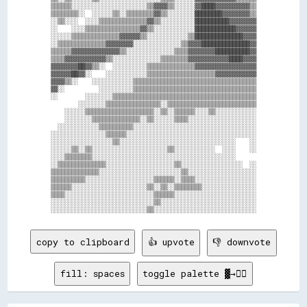
▒▒▒▒▒▒░░░░░░░░░░░░░░░░░░░░░░▒▒▓▓▓▓▒▒░░░░░░▓▓████▓▓▓▓▓▓▓▓▓▓▒▒

▒▒▒▒▒▒▒▒░░  ░░░░░░▒▒░░▒▒▒▒▒▒▒▒▓▓▒▒░░░░░░░░████████▓▓▓▓▓▓▓▓▒▒

░░▒▒░░░░  ░░░░▒▒▒▒▒▒▒▒▒▒▒▒▒▒▓▓▒▒░░░░░░░░░░██████████▓▓▓▓▓▓▓▓

░░    ░░░░▒▒▒▒▒▒▒▒▒▒▒▒▒▒▒▒▓▓▒▒░░░░░░░░░░░░████████████▓▓▓▓▓▓

░░░░░░▒▒▒▒▒▒▒▒▒▒▒▒▒▒▓▓▓▓▓▓▒▒░░░░░░░░░░░░▒▒██████████████▓▓▓▓

░░▒▒▒▒▒▒▒▒▒▒▒▒▒▒▓▓▓▓▓▓▓▓░░░░░░░░░░░░░░▒▒▓▓▓▓██████████████▓▓

▒▒▒▒▒▒▓▓▓▓▓▓▓▓▓▓▓▓▓▓▒▒░░░░░░░░░░░░░░▒▒▒▒▓▓▓▓▓▓▓▓██████████▓▓

▒▒▒▒▓▓▓▓▓▓▓▓▓▓▓▓▒▒░░░░░░░░░░░░░░▒▒▒▒▒▒▒▒▓▓▓▓▓▓▓▓▓▓▓▓████▓▓▓▓

▓▓▓▓▓▓▓▓██▓▓▒▒░░  ░░░░░░░░░░▒▒▒▒▒▒▒▒▒▒▒▒▒▒▓▓▓▓▓▓▓▓▓▓▓▓▓▓▓▓▓▓

▓▓▓▓▓▓██▓▓░░    ░░░░░░░░░░░░▒▒▒▒▒▒▒▒▒▒▒▒▒▒▒▒▒▒▒▒▓▓▓▓▓▓▓▓▓▓▓▓

▓▓▓▓▒▒░░    ░░░░░░░░░░░░▒▒▒▒▒▒▒▒▒▒▒▒▒▒▒▒▒▒▒▒▒▒▒▒▒▒▒▒▒▒▒▒▒▒▒▒

▓▓░░          ░░░░░░░░░░▒▒▒▒▒▒▒▒▒▒▒▒▒▒▒▒▒▒▒▒▒▒▒▒▒▒▒▒▒▒▒▒▒▒▒▒

░░        ░░░░░░░░▒▒▒▒▒▒▒▒▒▒▒▒▒▒▒▒▒▒▒▒▒▒▒▒▒▒▒▒▒▒▒▒▒▒▒▒▒▒▒▒▒▒

        ░░░░░░░░▒▒▒▒▒▒▒▒▒▒▒▒▒▒▒▒░░▒▒▒▒▒▒▒▒▒▒▒▒▒▒▒▒▒▒▒▒▒▒▒▒▒▒

    ░░░░░░▒▒▒▒▒▒▒▒▒▒▒▒▒▒▒▒▒▒▒▒░░▒▒░░▒▒▒▒▒▒░░░░▒▒░░░░░░░░░░░░

    ░░░░░░░░▒▒▒▒▒▒▒▒▒▒▒▒▒▒░░▒▒░░░░░░▒▒▒▒░░░░░░░░░░░░░░░░░░░░

  ░░░░░░░░░░░░▒▒▒▒▒▒▒▒▒▒░░░░░░░░░░░░░░░░░░░░░░░░░░░░░░░░░░░░

░░░░░░░░░░░░░░░░▒▒▒▒▒▒░░░░░░░░░░░░░░░░░░░░░░░░░░░░░░░░░░░░░░

░░░░░░░░░░░░░░░░░░▒▒░░░░░░░░░░░░░░░░░░░░░░░░░░░░░░░░░░    ░░

░░░░░░▒▒░░▒▒░░░░░░░░░░░░░░░░░░░░░░▒▒░░░░░░░░░░░░  ░░░░    ░░

░░░░▒▒▒▒▒▒▒▒░░░░░░░░░░░░░░░░░░░░░░░░░░░░░░░░░░░░░░░░░░      

░░▒▒▒▒▒▒▒▒▒▒▒▒▒▒░░░░░░░░░░░░░░░░░░░░▒▒░░░░░░░░░░░░░░░░░░  ░░

▒▒▒▒▒▒▒▒▒▒▒▒▒▒░░░░░░░░░░░░░░░░░░░░░░░░▒▒░░░░░░░░░░░░░░░░░░░░

▒▒▒▒▒▒▒▒▒▒░░░░░░░░░░░░░░░░░░░░▒▒▒▒▒▒░░▒▒▒▒░░░░░░░░░░░░░░░░░░

▒▒▒▒▒▒░░░░░░░░░░░░░░░░░░░░░░▒▒░░▒▒░░▒▒▒▒▒▒▒▒░░░░░░░░░░░░░░░░

▒▒▒▒░░░░░░░░░░░░░░░░░░░░░░░░░░▒▒▒▒▒▒░░░░░░░░░░░░░░░░░░░░░░░░

░░░░░░░░░░░░░░░░░░░░░░░░░░░░░░▒▒░░░░░░░░░░░░░░░░░░░░░░░░░░░░

copy to clipboard
👍 upvote
👎 downvote
fill: spaces
toggle palette ▓→✊🏽