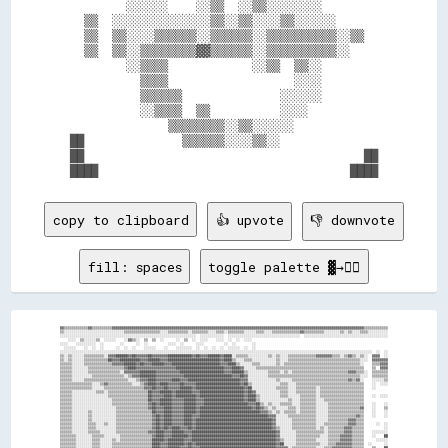
        ░░░░░░    ░░▒▒  ░░▒▒░░░░░░░░        

  ▒▒  ░░░░░░░░░░░░░░▒▒░░▒▒░░░░▒▒░░░░░░      

  ▒▒  ▒▒░░░░▒▒▒▒▒▒░░▒▒▒▒▒▒░░▒▒▒▒▒▒▒▒▒▒░░▒▒  

  ▒▒  ▒▒░░▒▒▒▒▒▒▒▒▓▓▒▒▒▒▒▒░░▒▒▒▒▒▒▒▒▒▒░░    

        ░░▒▒▒▒            ░░▒▒  ▒▒░░        

          ▒▒▒▒                  ░░░░        

          ▒▒▒▒▒▒              ░░░░░░        

          ░░▒▒▒▒  ▒▒          ░░░░          

              ▒▒▒▒▒▒▒▒░░▒▒░░░░░░            

██              ▒▒▒▒▒▒░░░░▒▒░░              

██                                        ██

copy to clipboard
👍 upvote
👎 downvote
fill: spaces
toggle palette ▓→✊🏽
▓▓▒▒▒▒▒▒▒▒▒▒▒▒▓▓▒▒▒▒▒▒▒▒▒▒▓▓▓▓▓▓▓▓▓▓▓▓▓▓▓▓▓▓▓▓▓▓▓▓▓▓▓▓▓▓▓▓▓▓▓▓▓▓▓▓▓▓▓▓▓▓▓▓▓▓▓▓▓▓▓▓▓▓▓▓▓▓▓▓▓▓▓▓▓▓▓▓▓▓▓▓▓▓▓▓▓▓▓▓▓▓▓▓▓▓▓▓▓▓▓▓▓▓▓▓▓▓▓▓▓▓▓▓▓▓▓▓▓▓▓▓▓▓▓▓▓▓▓▓▓▓▒▒▒▒▒▒▒▒▒▒▒▒

▒▒░░░░░░░░░░░░░░░░░░░░░░░░░░░░░░▒▒▒▒▒▒▒▒▒▒▒▒▒▒▒▒▒▒░░░░▒▒▒▒▒▒▒▒▒▒░░▒▒▒▒▒▒▒▒░░░░▒▒▒▒░░▒▒▒▒▒▒▒▒░░░░░░▒▒▒▒░░░░▒▒▒▒▒▒▒▒▒▒▒▒▒▒▓▓▒▒▒▒▒▒▒▒▒▒░░░░░░░░▒▒░░▒▒░░░░▒▒▒▒░░░░░░░░░░

░░░░░░░░░░░░░░░░░░░░░░░░░░░░░░░░░░░░░░░░░░░░░░░░░░░░░░░░░░░░░░░░░░░░  ░░░░░░░░░░░░  ░░░░░░░░░░░░░░░░░░░░░░░░░░░░░░░░░░░░  ░░░░░░░░░░░░░░░░░░░░░░░░░░░░░░░░░░░░░░░░░░

    ░░░░  ▒▒░░░░░░▒▒  ░░░░░░    ░░▓▓▒▒░░  ▒▒  ▒▒  ░░      ░░  ▒▒  ░░  ░░░░    ░░░░  ░░  ░░  ░░░░                                                                    

░░░░    ░░░░░░░░░░  ░░        ░░      ░░  ░░          ░░░░  ░░      ░░░░          ░░  ░░        ░░                                                                  

  ░░░░░░    ░░  ░░  ░░      ░░  ░░  ░░    ░░░░░░    ░░    ░░░░░░░░  ░░  ░░  ░░  ░░  ░░░░░░  ░░  ░░                                                                  

░░░░░░░░░░░░░░░░░░░░░░░░░░░░░░░░░░░░░░░░░░░░░░░░░░░░░░░░░░░░░░░░░░░░░░░░░░░░░░░░░░░░░░░░░░░░░░░░░░░░░░░░░░░░░░░░░░░░░░░░░░░░░░░░░░░░░░░░░░░░░░░░░░░░░░░░░░░░  ░░  ░░

▒▒░░▒▒░░░░░░▒▒▒▒▒▒▒▒▒▒░░▓▓▓▓██████▓▓██▓▓▓▓▓▓██▓▓▓▓▓▓▓▓████████████▓▓██▓▓▓▓██████▓▓████░░▒▒▒▒▒▒░░░░░░░░░░▒▒░░▒▒░░░░▒▒▒▒▒▒▒▒▒▒▒▒▒▒▓▓▓▓▓▓▓▓▒▒▒▒░░▒▒▓▓▒▒░░▒▒░░  ▓▓▓▓  ░░

▒▒░░▒▒░░░░░░▒▒▒▒▒▒▒▒▒▒▒▒██▓▓▓▓██████████▓▓▓▓██████▓▓▓▓██████████████████████████▓▓████▒▒░░░░▒▒▒▒░░░░░░░░░░░░▒▒░░░░▒▒▒▒▒▒▒▒▒▒▒▒▒▒▒▒▒▒▒▒▒▒▒▒▒▒▒▒▒▒▒▒▒▒▒▒░░░░  ▓▓▓▓▓▓▓▓

▒▒▒▒▒▒░░░░░░▒▒▒▒▒▒▒▒▒▒▒▒▒▒▓▓▓▓▓▓██████▓▓██▓▓▓▓██████▓▓▓▓████████████████████████▓▓▓▓████▒▒░░░░░░▒▒▒▒░░░░░░░░▒▒░░▒▒▒▒▒▒▒▒▒▒▒▒▒▒▒▒▒▒▒▒▒▒▒▒▒▒▒▒▒▒▒▒▒▒▒▒▒▒░░    ▒▒▒▒▓▓▓▓

▒▒▒▒▒▒░░░░░░░░▒▒▒▒▒▒▒▒▒▒▒▒▒▒▒▒▒▒▓▓████▓▓▓▓▓▓▓▓▓▓▓▓▓▓▓▓▓▓▓▓████████████████████████▓▓▓▓████▓▓░░░░░░▒▒▒▒▒▒▒▒▒▒▒▒▒▒▒▒▒▒▒▒▒▒▒▒▒▒▒▒▒▒▒▒▒▒▒▒▒▒▒▒▒▒▒▒▒▒▒▒▒▒▒▒▒▒    ▒▒  ▓▓▓▓

▒▒▒▒▒▒░░░░░░░░▒▒▒▒▒▒▒▒▒▒▒▒▒▒▒▒░░▓▓▓▓▓▓▓▓████████▓▓▓▓▓▓▓▓▓▓▓▓██████████████████████▓▓▓▓██████▒▒░░░░░░░░░░▒▒▒▒▒▒░░▒▒░░▒▒▒▒▒▒▒▒▒▒▒▒▒▒▒▒▒▒▒▒▒▒▒▒▒▒▒▒▓▓▓▓▒▒▒▒░░  ▒▒▒▒▒▒▒▒

▒▒▒▒▒▒░░░░░░░░░░▒▒▒▒▒▒▒▒▒▒▒▒▒▒▒▒░░▒▒▓▓▓▓████████▓▓▓▓▓▓▓▓▓▓▓▓▓▓████████████████████████▓▓▓▓██▓▓░░░░░░░░░░▒▒▒▒▒▒▒▒▒▒▒▒▒▒▒▒▒▒▒▒▒▒▒▒▒▒▒▒▒▒▒▒▒▒▒▒▒▒▒▒▒▒▒▒▒▒░░░░  ▒▒▒▒▒▒▒▒

▒▒▒▒▒▒░░░░░░▒▒▒▒▒▒▒▒▒▒▒▒▒▒▒▒▒▒▒▒▒▒░░░░▒▒▓▓▓▓████▓▓▓▓▓▓▓▓████▓▓▓▓██████████████████████████▓▓▓▓░░░░░░░░░░░░░░▒▒░░░░░░▒▒▒▒▒▒▒▒▒▒▒▒▒▒▒▒▒▒▒▒▒▒▒▒▒▒▒▒▓▓▒▒▓▓░░    ░░░░░░▒▒

▒▒▒▒▒▒▒▒▒▒▒▒▒▒▒▒░░░░▒▒▓▓▒▒▒▒▒▒▒▒▒▒▒▒░░░░▒▒▓▓████▓▓████▓▓▓▓▓▓██▓▓▓▓▓▓██████████████████████▓▓██▒▒░░░░░░░░░░░░░░▒▒▒▒░░░░▒▒▒▒▒▒▒▒▒▒▒▒▒▒▒▒▒▒▒▒▒▒▒▒▒▒▒▒▒▒▒▒▒▒    ░░  ░░░░

▒▒▒▒▒▒▒▒▒▒▒▒▒▒▒▒░░░░░░▒▒▒▒▒▒▒▒▒▒▒▒▒▒▒▒▒▒▒▒▓▓▓▓██▓▓▓▓██▓▓▓▓▓▓██████▓▓████████████████████████▓▓██░░░░░░░░░░░░▒▒▒▒▒▒░░░░▒▒▒▒▒▒▒▒▒▒░░▒▒▒▒▒▒▒▒▒▒▒▒▒▒▒▒▒▒▒▒▒▒    ░░      

▒▒▒▒▒▒░░░░░░░░░░░░▒▒▒▒░░▒▒▒▒▒▒▒▒▒▒▒▒▒▒▒▒▒▒▒▒██▓▓▓▓██████▓▓████████▓▓▓▓██████████████████████▓▓██▓▓░░░░░░░░░░░░▒▒▒▒░░░░▒▒▒▒▒▒▒▒▒▒░░▒▒▒▒▒▒▒▒▒▒▒▒▒▒▒▒▒▒▒▒▒▒            

▒▒▒▒▒▒░░░░░░░░░░░░░░░░░░▒▒▒▒▒▒▒▒▒▒▒▒▒▒▒▒▒▒▒▒██▓▓▓▓▓▓████▓▓██████████▓▓██████████████████████▓▓████▒▒░░░░░░░░░░▒▒▒▒░░░░░░▒▒▒▒▒▒▒▒░░▒▒▒▒▒▒▒▒▒▒▒▒▒▒▒▒▒▒▒▒▒▒    ░░  ░░░░

▒▒▒▒▒▒░░░░░░░░░░░░░░░░░░░░▒▒▒▒▒▒▒▒▒▒▒▒▒▒▒▒▒▒██▓▓▓▓██████▓▓▓▓▓▓██████▓▓▓▓████████████████████▓▓████▒▒░░░░░░░░░░░░░░▒▒░░░░▒▒▒▒▒▒▒▒░░░░▒▒▒▒▒▒▒▒▒▒▒▒▒▒▒▒▒▒▒▒            

▒▒▒▒▒▒░░░░░░░░░░░░░░░░░░░░▒▒▒▒▒▒▒▒▒▒▒▒▒▒▒▒▒▒▓▓██▓▓██████▓▓▓▓▓▓██████▓▓▓▓██████████████████████▓▓▓▓██▒▒░░▒▒░░░░▒▒▒▒▒▒░░░░▒▒▒▒▒▒▒▒░░░░░░▒▒▒▒▒▒▒▒▒▒▒▒▒▒▒▒▒▒    ░░    ░░

▒▒▒▒▒▒░░░░░░░░░░░░░░░░░░░░░░▒▒▒▒▒▒▒▒▒▒▒▒▒▒▒▒▓▓██▓▓▓▓████▓▓▓▓▓▓██████▓▓██████████████████████████▓▓██▓▓▒▒░░▒▒░░░░░░▒▒▒▒░░▒▒▒▒▒▒▒▒░░░░░░▒▒▒▒▒▒▒▒▒▒▒▒▒▒▒▒▓▓    ░░    ▒▒

▒▒▒▒▒▒░░░░░░░░▒▒░░░░░░░░░░░░▒▒▒▒▒▒▒▒▒▒▒▒▒▒▒▒▒▒██▓▓▓▓████▓▓▓▓▓▓██████▓▓██████████████████████████████▓▓▓▓▒▒░░▒▒░░▒▒▒▒▒▒░░▒▒▒▒▒▒▒▒░░░░░░▒▒▒▒▒▒▒▒▒▒▒▒▒▒▒▒▒▒    ░░    ░░

▒▒▒▒▒▒░░░░░░░░▒▒░░░░░░░░░░░░▒▒▒▒▒▒▒▒▒▒▒▒▒▒▒▒▒▒▓▓██▓▓████▓▓▓▓▓▓████▓▓▓▓██████████████████████████████████▓▓▓▓░░░░░░▒▒▒▒▒▒▒▒▒▒▒▒▒▒░░░░░░▒▒▒▒▒▒▒▒▒▒▒▒▒▒▓▓▒▒    ░░    ░░

▒▒▒▒▒▒░░░░░░░░▒▒░░░░░░░░░░░░▒▒▒▒▒▒▒▒▒▒▒▒▒▒▒▒▒▒▓▓██▓▓████▓▓▓▓▓▓████▓▓██████████████████████████████████████▓▓░░░░░░░░▒▒▒▒▒▒▒▒▒▒▒▒░░░░░░▒▒▒▒▒▒▒▒▒▒▓▓▓▓▒▒▒▒            

▒▒▒▒▒▒░░░░░░░░▒▒▒▒░░░░▒▒░░░░▒▒▒▒▒▒▒▒▒▒▒▒▒▒▒▒▒▒▓▓██▓▓████▓▓▓▓▓▓████▓▓██████████████████████████████████████▓▓░░░░░░░░▒▒▒▒▒▒▒▒▒▒▒▒░░░░▒▒▒▒▒▒▒▒▒▒▒▒▓▓▓▓▒▒▒▒      ░░  ░░

▒▒▒▒▒▒░░░░░░░░▒▒▒▒░░░░░░░░░░▒▒▒▒▒▒▒▒▒▒▒▒▒▒▒▒▒▒▓▓██▓▓██▓▓████▓▓▓▓██▓▓██████████████████████████████████████▓▓▒▒░░░░░░▒▒▒▒▒▒▒▒▒▒▒▒░░▒▒░░▒▒▒▒▒▒▒▒▓▓▓▓▒▒▒▒▒▒          ░░

▒▒▒▒▒▒░░░░░░░░▒▒▒▒▒▒░░░░░░░░▒▒▒▒▒▒▒▒▒▒▒▒▒▒▒▒▓▓▓▓████▓▓▓▓██████▓▓▓▓██████████████████████████████████████████▓▓░░░░░░░░▒▒▒▒▒▒▒▒▒▒▒▒▒▒░░▒▒▒▒▒▒▒▒▓▓▓▓▒▒▒▒▒▒    ░░░░░░░░

▒▒▒▒▒▒▒▒░░░░░░░░▒▒▒▒▒▒░░░░░░░░▒▒▒▒▒▒▒▒▒▒▒▒▒▒▒▒▓▓████▓▓▓▓████████▓▓██████████████████████████████████████████▓▓░░░░░░░░▒▒▒▒▒▒▒▒▒▒▒▒░░░░▒▒▒▒▒▒▓▓▓▓▓▓▒▒▒▒▒▒    ░░    ██

▒▒▒▒▒▒▒▒░░░░░░░░▒▒▒▒░░░░░░▒▒░░▒▒▒▒▒▒▒▒▒▒▒▒▒▒▒▒██████▓▓████████▓▓▓▓██████████████████████████████████████████▓▓▒▒░░░░░░▒▒▒▒▒▒▒▒▒▒░░░░░░▒▒▒▒▒▒▓▓▓▓▓▓▒▒▒▒▒▒      ░░░░░░

▒▒▒▒▒▒▒▒░░░░░░░░▒▒▒▒░░░░░░▒▒▒▒▒▒▒▒▒▒▒▒▒▒▒▒▒▒▒▒████▓▓▓▓████████▓▓██▓▓████████████████████████████████████████▓▓██░░░░░░▒▒▒▒▒▒▒▒▒▒▒▒░░░░▒▒▒▒▓▓▓▓▓▓▓▓▒▒▒▒▒▒  ░░      ░░

▒▒▒▒▒▒▒▒░░░░░░░░▒▒▒▒░░░░░░▒▒▒▒▒▒▒▒▒▒▒▒▒▒▒▒▒▒▒▒████▓▓▓▓██████▓▓▓▓██▓▓▓▓██████████████████████████████████████▓▓▓▓▓▓░░▒▒▒▒▒▒▒▒▒▒▒▒░░░░▒▒▒▒▓▓▓▓▓▓▓▓▓▓▒▒▒▒▒▒    ▒▒    ██
