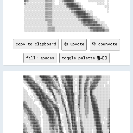
▓▓▒▒░░░░░░░░░░░░░░▒▒▒▒▒▒░░    ░░▒▒▓▓████▓▓░░          ░░░░░░░░░░░░░░  ░░

▒▒░░░░░░░░░░░░░░░░▒▒▒▒▒▒░░    ░░░░▒▒██████▓▓▒▒░░              ░░░░░░  ░░

░░░░░░░░░░░░░░░░░░▒▒▒▒▒▒░░░░░░░░░░░░▓▓████████▒▒░░                  ░░░░

░░░░░░░░░░░░░░░░░░▒▒▒▒▒▒░░░░░░░░░░░░░░▒▒▓▓██████▒▒░░                  ░░

░░░░░░░░░░░░░░░░░░▒▒▒▒▒▒░░░░░░░░░░░░░░░░▒▒▓▓██████▓▓░░░░░░            ░░

░░░░░░░░░░░░░░░░░░▒▒▒▒▒▒░░░░░░░░░░░░░░░░░░▒▒▓▓██████▓▓▒▒░░              

░░░░░░░░░░░░░░░░░░▒▒▒▒▒▒░░░░░░░░░░░░░░░░░░░░▒▒▓▓██████▓▓▒▒░░░░          

░░░░░░░░░░░░░░░░░░▒▒▒▒▒▒░░░░░░░░░░░░░░░░░░░░░░▒▒▓▓██████▓▓▒▒░░░░        

░░░░░░░░░░░░░░░░░░░░▒▒▒▒░░░░░░░░░░░░░░░░░░░░░░░░▒▒▓▓▓▓██▓▓▓▓▓▓░░░░░░    

░░░░░░░░░░░░░░░░░░░░▒▒▒▒░░░░░░░░░░░░░░░░░░░░░░░░░░▒▒▓▓▓▓▓▓██▓▓▓▓▒▒░░░░  

░░░░░░░░░░░░░░░░░░░░▒▒▒▒▒▒░░░░░░░░░░░░░░░░░░░░░░░░░░░░▒▒▓▓▓▓▓▓▓▓▓▓▒▒░░░░

copy to clipboard
👍 upvote
👎 downvote
fill: spaces
toggle palette ▓→✊🏽
████▓▓▓▓▓▓▒▒░░      ░░░░░░▒▒██████████▓▓▓▓▓▓▒▒░░░░▒▒████░░    ░░▒▒▒▒▒▒▓▓██████▓▓▓▓▒▒░░░░░░░░░░▓▓▓▓▒▒░░░░░░▒▒▒▒▒▒▒▒▒▒▒▒▒▒▒▒▓▓▓▓▓▓▓▓▒▒░░░░░░░░░░░░░░
▓▓██▓▓▓▓▓▓▓▓▒▒░░    ░░░░░░░░▒▒██████████▓▓▓▓▓▓▒▒▒▒▒▒▒▒██▒▒░░  ░░▒▒▒▒░░▓▓████████▓▓▒▒░░░░░░░░░░▓▓▓▓▒▒░░░░░░▒▒▓▓▒▒▒▒▒▒▒▒▒▒▓▓▓▓▓▓▓▓▓▓▒▒░░░░░░░░░░░░░░
▒▒▓▓████▓▓▓▓▓▓▒▒░░  ░░░░░░░░░░▒▒████████████▓▓▓▓▒▒░░▒▒▒▒██░░    ▒▒▒▒▒▒▒▒████████▓▓▓▓░░░░  ░░░░▓▓▓▓░░░░░░░░▓▓▓▓▒▒░░░░▒▒▒▒▓▓▓▓▓▓▓▓▓▓░░░░░░░░░░░░░░░░
░░▒▒▓▓██▓▓▓▓▓▓▓▓▒▒░░░░░░  ░░░░▒▒▓▓▓▓████████▓▓▓▓▒▒▒▒░░▒▒▓▓░░  ░░░░▓▓▒▒▒▒▓▓████████▓▓░░  ░░░░░░██▓▓░░░░░░▒▒▓▓▓▓░░░░░░▒▒▓▓▓▓▓▓▓▓▓▓▒▒░░░░░░░░░░░░░░░░
░░░░▒▒▓▓████▓▓▓▓▓▓▓▓░░░░░░░░░░░░▒▒▒▒▓▓▓▓▓▓████▓▓▓▓▒▒▒▒░░▒▒▒▒    ░░▓▓▒▒▒▒▒▒████████▓▓░░░░  ░░░░██▓▓░░░░░░▒▒▓▓▒▒░░▒▒▒▒▒▒▓▓▓▓▓▓▓▓▒▒░░░░░░░░░░░░░░  ░░
  ░░░░▒▒▓▓████▓▓▓▓▓▓▓▓▒▒░░░░  ░░░░░░▓▓▓▓▓▓▓▓▓▓▓▓▓▓▒▒▒▒░░░░▒▒░░    ▒▒▓▓▓▓▒▒▓▓██████▓▓░░░░  ░░░░██▓▓░░░░▒▒▓▓▓▓▒▒░░▒▒▒▒▓▓▓▓▓▓▓▓▒▒░░░░░░░░░░░░░░░░  ░░
    ░░░░▒▒▓▓████▓▓▓▓▓▓▓▓▒▒░░  ░░░░░░░░▒▒██▓▓▓▓▓▓▓▓▓▓▒▒▒▒░░▒▒▒▒  ░░░░▓▓▓▓▒▒▓▓██████▓▓░░░░░░░░░░██▒▒░░░░▒▒▓▓▓▓▒▒░░▒▒▓▓▓▓▓▓▓▓▒▒▒▒░░░░░░░░░░  ░░░░░░░░
      ░░░░▒▒▓▓████▓▓▓▓▓▓▓▓▒▒░░    ░░░░▒▒▓▓▓▓▓▓▒▒▒▒▓▓▓▓▒▒▒▒░░▒▒  ░░░░▓▓▓▓▓▓▓▓▓▓██████░░░░  ░░░░██▒▒░░░░▒▒▓▓▓▓░░░░▓▓▓▓██▓▓▓▓▒▒░░░░░░░░░░░░  ░░░░░░░░
░░      ░░░░▒▒██████▓▓▓▓▓▓██▒▒░░  ░░░░░░▒▒▓▓██▒▒░░▒▒▓▓▓▓▒▒░░░░░░  ░░░░██▓▓▓▓▓▓██████░░░░  ░░░░██▒▒░░░░▓▓▓▓▓▓░░▒▒▓▓▓▓██▓▓▒▒░░░░░░░░░░░░░░░░░░░░░░░░
░░░░    ░░  ░░▒▒▓▓██████▓▓██▓▓▓▓░░░░░░  ░░▒▒████▒▒░░░░▒▒▓▓▒▒▒▒▒▒░░  ░░▓▓██▓▓▓▓▓▓████░░░░  ░░░░██▒▒░░░░▓▓▓▓▒▒░░▒▒▓▓██▓▓▒▒░░░░░░░░░░░░░░░░░░░░░░░░░░
░░░░░░        ░░▒▒▓▓████▓▓▓▓████▒▒░░░░  ░░░░▒▒██▓▓░░░░░░▒▒▓▓▒▒▒▒░░░░  ▒▒████▓▓▓▓████░░░░  ░░░░▓▓▒▒░░░░▓▓▓▓▓▓░░░░████▒▒░░░░░░░░░░░░░░░░░░░░░░░░░░░░
░░░░░░░░      ░░░░▒▒▓▓████▓▓▓▓██▓▓▒▒░░    ░░░░▒▒██▒▒░░░░▒▒▒▒▒▒▒▒░░░░░░░░████▓▓▓▓████▒▒░░░░░░░░▓▓▒▒░░░░▓▓▓▓▒▒░░░░████▒▒░░░░░░░░░░░░░░░░░░░░░░░░░░░░
░░░░░░░░        ░░░░▒▒██████▓▓████▓▓▒▒░░░░░░░░░░▓▓██░░░░░░▒▒▒▒▒▒▒▒  ░░░░██████▓▓██████░░░░░░░░▓▓▒▒░░░░▒▒▓▓▒▒░░░░████▒▒░░░░░░░░░░░░░░░░░░░░░░░░░░░░
░░░░░░░░░░  ░░  ░░░░░░▒▒██████▓▓██▓▓▒▒▓▓▒▒░░░░░░░░▓▓▓▓░░░░░░░░░░▓▓░░░░░░▒▒████▓▓▓▓██▓▓░░  ░░▒▒▓▓▒▒░░░░▓▓▓▓▓▓░░░░▓▓██▓▓▒▒░░░░░░░░░░░░░░░░░░░░░░░░░░
░░░░░░░░░░░░  ░░  ░░░░░░▒▒████▓▓████▓▓▓▓▓▓▒▒░░    ▒▒██░░░░░░░░░░▓▓░░░░░░░░████▓▓▓▓██▓▓░░  ░░▒▒▓▓▒▒░░░░▒▒▓▓▒▒▒▒░░▒▒████▒▒▒▒░░░░░░░░░░░░░░░░░░░░░░░░
░░░░░░░░░░░░░░      ░░░░▒▒██████▓▓████▓▓▓▓▓▓░░░░░░░░▓▓▒▒░░░░░░░░▓▓▒▒  ░░░░████▓▓▓▓██▓▓░░  ░░▒▒▓▓▒▒░░░░▒▒▓▓▒▒▒▒░░▒▒████▓▓▒▒░░░░░░░░░░░░░░░░░░░░░░░░
░░░░░░░░░░░░░░░░  ░░░░░░░░▒▒████▓▓▓▓██▓▓▒▒▓▓▓▓▒▒░░░░▒▒▓▓░░░░░░░░▒▒▓▓░░  ░░▓▓██▓▓▓▓██▓▓░░░░░░▒▒▓▓░░░░░░▒▒▓▓▒▒▒▒░░░░████▓▓▒▒▒▒░░░░░░░░░░░░░░░░░░░░▒▒
▒▒▒▒░░░░░░░░░░░░░░░░      ░░▒▒██████▓▓▓▓▓▓▒▒▓▓██▓▓░░░░▒▒░░░░░░░░░░██░░░░  ▒▒████▓▓████  ░░░░▒▒▓▓░░░░░░▒▒▓▓▒▒▒▒░░░░▓▓████▓▓▒▒░░░░░░░░░░░░░░░░░░░░▒▒
▓▓▒▒▒▒░░░░░░░░░░░░        ░░░░▓▓██████▓▓▓▓▒▒▒▒▓▓▓▓▒▒░░░░▒▒░░░░░░░░▓▓▒▒░░  ░░████▓▓▓▓██░░░░░░▒▒▓▓░░░░░░▒▒▒▒▒▒▒▒░░░░▒▒████▓▓▒▒░░░░░░░░░░░░░░░░░░░░▒▒
▓▓▓▓▒▒░░░░░░░░░░░░░░░░    ░░░░▒▒██████▓▓▓▓▓▓▒▒▒▒▓▓▓▓▓▓▒▒░░    ░░░░▒▒▓▓░░  ░░████▓▓▓▓██░░  ░░██▓▓░░░░░░▒▒▒▒▒▒▒▒░░░░▒▒██████▓▓▒▒░░░░░░░░░░░░░░░░░░▒▒
▓▓▓▓▓▓▒▒░░░░░░░░░░░░░░░░      ░░▓▓██████▓▓▓▓▓▓▒▒▒▒▓▓▓▓▓▓▒▒░░  ░░░░░░██▒▒  ░░▓▓████▓▓██░░░░░░▒▒▓▓░░░░░░▒▒▒▒▒▒▒▒░░░░░░██████▓▓▒▒░░░░░░░░░░░░░░░░░░▒▒
▒▒▓▓▓▓▒▒▒▒░░░░░░░░░░░░░░░░    ░░░░▓▓██████▓▓▓▓▓▓▒▒▓▓████▓▓░░░░░░░░░░▒▒▒▒░░░░▒▒████▓▓██░░░░░░▒▒▒▒░░░░░░▒▒▒▒▒▒▒▒░░░░░░▓▓██████▓▓░░░░░░░░░░░░░░░░░░▒▒
▒▒▒▒▓▓▓▓▓▓▒▒▒▒░░░░░░░░░░░░░░    ░░░░▓▓██████▓▓▓▓▒▒░░▓▓████▓▓░░░░░░░░░░██░░░░░░████▓▓██░░░░░░░░▓▓░░░░░░░░▒▒▒▒▒▒░░░░░░▒▒██████▓▓▒▒░░░░░░░░░░░░░░▒▒▓▓
░░▒▒▒▒▓▓▓▓▓▓▒▒░░░░░░░░░░░░░░    ░░░░▒▒▓▓██████▓▓▓▓▒▒▒▒▓▓████░░░░░░░░░░▓▓▒▒░░░░████▓▓██░░░░░░░░▒▒░░░░░░░░▒▒▒▒▒▒░░░░░░▒▒██████▓▓▒▒░░░░░░░░░░░░░░▒▒▓▓
░░▒▒▒▒▒▒▓▓▓▓▓▓▒▒░░░░░░░░░░░░░░  ░░░░░░▒▒████████▓▓▓▓░░▒▒████░░░░░░░░░░▒▒▓▓░░░░▓▓██▓▓▓▓▒▒░░░░░░▓▓░░░░░░░░▒▒▒▒▒▒░░░░░░░░▓▓██████▓▓░░░░░░░░░░░░░░▒▒▓▓
░░░░▒▒▒▒▓▓▓▓▓▓▒▒▒▒░░░░░░░░░░░░  ░░░░░░▒▒▓▓██████▓▓▓▓▒▒▒▒▓▓██▒▒  ░░░░░░░░▓▓░░░░▒▒██▓▓██▒▒░░░░░░▒▒░░░░░░░░▒▒▒▒▒▒░░░░░░░░▓▓██████▓▓░░░░░░░░░░░░░░▒▒▓▓
░░░░░░▒▒▒▒▓▓▓▓▓▓▒▒▒▒░░░░░░░░░░    ░░░░░░▒▒▓▓██████▓▓▒▒░░▓▓██▓▓      ░░░░██▒▒░░░░██▓▓▓▓▓▓░░░░░░▒▒▒▒░░░░░░▒▒▒▒░░░░░░░░░░▒▒████████▒▒░░░░░░░░░░░░▒▒▓▓
░░░░░░░░▒▒▒▒▓▓▓▓▓▓▒▒▒▒░░░░░░    ░░░░░░░░░░▒▒██████▓▓▒▒▒▒▒▒▓▓██░░  ░░░░░░▓▓▓▓░░░░████▓▓▓▓░░░░░░▒▒▒▒░░░░░░░░▒▒░░░░░░░░░░▒▒████████▒▒░░░░░░░░░░░░▒▒▓▓
░░  ░░░░▒▒▒▒▓▓▓▓▓▓▓▓▒▒░░░░░░░░  ░░░░░░░░░░▒▒▓▓████▓▓▒▒▒▒░░▓▓██░░  ░░░░░░▒▒▓▓░░░░████▓▓██░░  ░░░░▒▒░░░░░░░░▒▒░░░░░░░░░░▒▒████████▓▓░░░░░░  ░░░░▒▒▓▓
░░░░░░░░▒▒▒▒▓▓▓▓▓▓▓▓▒▒▒▒░░░░░░    ░░░░░░░░▒▒▓▓████▓▓▓▓▒▒░░▓▓██▒▒  ░░░░░░░░▓▓▒▒░░▓▓██▓▓██░░  ░░░░▒▒░░░░░░░░░░░░░░░░░░░░░░▓▓██████▓▓░░░░░░░░░░  ▒▒▓▓
░░░░░░░░░░▒▒▒▒▓▓▓▓▓▓▓▓▒▒▒▒░░░░    ░░░░░░░░▒▒▓▓▓▓██▓▓▓▓▒▒░░▓▓██▓▓░░  ░░░░░░██▒▒░░▒▒██▓▓██░░  ░░░░▓▓░░░░░░░░░░░░░░░░░░░░░░▓▓██████▓▓░░░░░░░░░░░░▒▒▓▓
░░░░░░░░░░░░▒▒▓▓▓▓▓▓▓▓▓▓▒▒░░░░    ░░░░░░░░░░▓▓▓▓██▓▓▓▓▒▒░░▒▒▓▓██  ░░░░░░░░▓▓▓▓░░▒▒██▓▓▓▓▒▒░░░░░░▓▓▒▒░░░░░░░░░░░░░░░░░░░░▒▒████████░░░░  ░░░░░░▒▒▓▓
▒▒░░░░  ░░░░▒▒▓▓▓▓████▓▓▒▒░░░░    ░░░░░░░░░░▒▒▓▓▓▓▓▓▓▓▒▒░░▒▒▓▓▓▓░░  ░░░░░░▒▒▓▓▒▒░░██▓▓██▒▒░░░░░░▓▓▒▒░░░░░░░░░░░░░░░░░░░░▒▒████████▒▒░░  ░░░░░░▓▓▓▓
▒▒▒▒░░░░░░░░▒▒▒▒▓▓▓▓▓▓▓▓▓▓▒▒░░    ░░░░░░░░░░▒▒▓▓▓▓▓▓▓▓▒▒▒▒▒▒▓▓▓▓░░  ░░░░░░░░▓▓▒▒░░██▓▓██▓▓░░░░░░▓▓▒▒░░░░░░░░░░░░░░░░░░░░▒▒████████▓▓░░░░░░░░░░▒▒▓▓
▒▒▒▒░░░░░░░░░░▒▒▓▓▓▓▓▓██▓▓▒▒░░    ░░░░░░░░░░▒▒▓▓▓▓▓▓▒▒▒▒▒▒░░▓▓██▒▒░░░░░░░░░░▓▓▒▒░░▓▓██▓▓██░░░░░░▒▒▓▓░░░░░░░░░░░░░░░░░░░░░░▓▓██████▓▓░░░░░░░░░░▓▓▓▓
▒▒▒▒▒▒░░░░░░░░▒▒▓▓▓▓▓▓▓▓▓▓▓▓▒▒░░  ░░░░░░░░░░▒▒▒▒▓▓▓▓▒▒▒▒▒▒░░▓▓██▓▓░░  ░░░░░░▓▓▒▒░░▓▓▓▓▓▓██░░░░░░▒▒▓▓▒▒░░░░░░░░░░░░░░░░░░░░▓▓████████░░░░░░░░░░▒▒▓▓
▓▓▒▒▒▒░░░░░░░░░░▒▒▓▓▓▓▓▓██▓▓▒▒░░  ░░░░░░░░░░▒▒▒▒▒▒▓▓▒▒▒▒▓▓░░▒▒██▓▓░░  ░░░░░░▒▒▓▓░░▒▒▓▓▓▓██░░░░░░░░▓▓▒▒░░░░░░░░░░░░░░  ░░░░▒▒████████░░░░░░░░░░░░▓▓
▓▓▒▒▒▒░░░░░░░░░░▒▒▓▓▓▓▓▓██▓▓▓▓░░  ░░░░░░░░░░░░▒▒▒▒▒▒▒▒░░▓▓░░▒▒▓▓██░░    ░░░░▒▒▓▓▒▒░░▓▓▓▓██▒▒░░░░░░██▒▒░░░░░░░░░░░░░░  ░░░░▒▒████████▒▒░░░░░░░░░░▓▓
▓▓▓▓▒▒▒▒░░░░  ░░▒▒▒▒▓▓▓▓████▓▓▒▒  ░░░░░░░░░░░░▒▒▒▒▒▒▒▒░░▒▒░░▒▒▓▓▓▓▓▓    ░░░░░░▓▓▒▒░░▓▓▓▓██▒▒░░░░░░██▓▓░░░░░░░░░░░░░░  ░░░░▒▒████████▓▓░░░░░░░░░░██
▓▓▓▓▒▒▒▒░░░░  ░░░░▒▒▓▓▓▓████▓▓▒▒  ░░░░░░░░░░░░░░▒▒▒▒░░░░▒▒░░▒▒▓▓██▓▓    ░░░░░░▓▓▒▒░░▓▓▓▓██▓▓░░░░░░██▓▓▒▒░░░░░░░░░░░░  ░░░░▒▒▓▓██████▓▓░░░░░░░░░░▓▓
▓▓▓▓▓▓▒▒▒▒░░  ░░░░▒▒▓▓▓▓████▓▓▓▓  ░░░░░░░░░░░░░░▒▒▒▒░░░░▒▒░░▒▒▓▓████░░  ░░░░░░▒▒▒▒░░▓▓▓▓████░░░░░░▓▓██▒▒░░░░░░░░░░░░░░  ░░░░▓▓██████▓▓░░░░░░░░░░▓▓
▓▓▓▓▓▓▒▒▒▒░░    ░░▒▒▒▒████████▓▓  ░░░░░░░░░░░░░░▒▒▒▒░░░░▒▒░░▒▒▓▓████░░░░░░░░░░▒▒▒▒░░▓▓▓▓████░░░░░░▒▒██▒▒░░░░░░░░░░░░░░░░░░░░▒▒████████▒▒░░░░░░░░▓▓
▓▓▓▓▓▓▓▓▒▒▒▒░░  ░░░░▒▒▓▓██████▓▓    ░░░░░░░░░░░░▒▒░░░░░░▒▒░░░░▓▓▓▓██▒▒░░░░░░░░░░▒▒░░▓▓▓▓████▒▒░░░░░░██▓▓░░░░░░░░░░░░░░░░░░░░▒▒████████▒▒░░░░░░░░▓▓
▓▓▓▓▓▓▓▓▓▓▒▒░░  ░░░░▒▒▓▓██████▓▓    ░░░░░░░░░░░░▒▒░░░░░░▒▒░░░░▓▓▓▓██▓▓░░    ░░░░▓▓▒▒▒▒▓▓▓▓██▒▒░░░░░░████▒▒░░░░░░░░  ░░░░░░░░▒▒▓▓██████▓▓░░░░░░░░▓▓
▓▓▓▓▓▓▓▓▓▓▒▒▒▒░░  ░░▒▒▓▓████████░░  ░░░░░░░░░░░░░░░░░░░░▒▒░░░░▒▒▓▓██▓▓░░░░░░░░░░▒▒▒▒▒▒▓▓▓▓██▓▓░░░░░░████▒▒░░░░░░░░  ░░░░░░░░░░▓▓████████░░░░░░░░██
▓▓▓▓▓▓▓▓▓▓▒▒▒▒░░  ░░░░▒▒▓▓██████░░  ░░░░░░░░░░░░░░░░░░░░░░░░░░▒▒▓▓██▓▓░░  ░░░░░░▒▒▒▒░░▓▓▒▒████░░░░░░▓▓██▓▓░░░░░░░░░░░░░░░░░░░░▓▓████████░░░░░░░░██
▓▓▓▓▓▓▓▓▓▓▒▒▒▒░░  ░░░░▒▒▓▓██████░░  ░░░░░░░░░░░░░░░░░░░░░░░░░░▒▒▓▓████▒▒░░░░░░░░▒▒▒▒░░▓▓▒▒████▒▒░░░░░░████░░░░░░░░░░░░░░░░░░░░▒▒████████▒▒░░░░░░██
▒▒▓▓▓▓▓▓▓▓▓▓▓▓▒▒    ░░▒▒▓▓██████▒▒    ░░░░░░░░░░░░░░░░░░▒▒░░░░▒▒▓▓▓▓██▒▒░░░░░░░░░░▒▒░░▓▓▒▒▓▓██▒▒░░░░░░████░░░░░░░░░░░░░░░░░░░░▒▒▓▓██████▓▓░░░░░░▓▓
▒▒▓▓▓▓▓▓▓▓▓▓▓▓▒▒░░    ░░▓▓██████▒▒    ░░░░░░░░░░░░░░░░░░▒▒░░░░▒▒▓▓▓▓██▓▓░░░░░░░░░░▒▒░░▓▓▒▒▓▓██▒▒░░░░░░████▒▒░░░░░░░░░░░░░░░░░░░░▓▓████████░░░░░░▒▒
▒▒▓▓▓▓▓▓▓▓▓▓▓▓▒▒░░░░  ░░▒▒▓▓████▓▓░░░░░░░░░░░░░░░░░░░░░░▒▒░░░░░░▓▓▓▓▓▓▓▓░░░░  ░░░░▒▒░░▓▓▒▒▒▒██▓▓░░░░░░▓▓██▒▒░░░░░░░░░░░░░░░░░░░░▓▓████████░░░░░░░░
▒▒▒▒▓▓▓▓▓▓▓▓▓▓▓▓▒▒░░  ░░▒▒▓▓██████    ░░░░░░░░░░░░░░░░░░▒▒░░░░▒▒▓▓▓▓▓▓▓▓░░    ░░░░▒▒░░▓▓▒▒▒▒████░░░░░░░░██▓▓░░░░░░░░░░░░░░░░░░░░▒▒████████▒▒░░░░░░
▒▒▒▒▓▓▓▓▓▓▓▓▓▓▓▓▒▒░░    ░░▓▓████▓▓      ░░░░░░░░░░░░░░░░▓▓░░░░░░▓▓▓▓▓▓▓▓▒▒░░░░░░░░░░░░▓▓▓▓▒▒████▒▒░░░░░░████░░░░░░░░░░░░░░░░░░░░▒▒▓▓██████▓▓░░░░░░
▒▒▒▒▒▒▓▓▓▓▓▓▓▓▓▓▒▒▒▒░░  ░░▒▒▓▓██▓▓░░    ░░░░░░░░░░░░░░░░▓▓░░░░▒▒▓▓▓▓▓▓▓▓▓▓░░░░░░░░░░▒▒▒▒▓▓▒▒▓▓██▒▒░░░░░░████▒▒░░░░░░░░░░░░░░░░░░▒▒▓▓██████▓▓░░░░░░
▒▒▒▒▒▒▓▓▓▓▓▓▓▓▓▓▓▓▒▒░░░░░░▒▒▓▓██▓▓░░    ░░░░░░░░░░░░░░░░▓▓░░░░▒▒▓▓▓▓████▓▓░░░░░░░░░░▒▒▒▒▓▓░░████▓▓░░░░░░▓▓████░░░░░░░░░░░░░░░░░░░░▓▓████████░░░░░░
░░▒▒▒▒▓▓▓▓▓▓▓▓▓▓▓▓▒▒▒▒░░  ▒▒▓▓████    ░░░░░░░░░░░░░░░░░░██░░░░░░▒▒▓▓▓▓▓▓▓▓░░░░░░░░░░▒▒▒▒▓▓▒▒▒▒████▒▒░░░░▒▒████░░░░░░░░░░░░░░░░░░░░▒▒▓▓██████░░░░░░
░░▒▒▒▒▓▓▓▓▓▓▓▓▓▓▓▓▓▓▒▒░░░░░░▓▓████░░    ░░░░░░░░░░░░░░░░▓▓░░░░░░▓▓▓▓▓▓▓▓▓▓░░░░░░░░░░░░▒▒▓▓▒▒▒▒████▒▒░░░░░░████▒▒░░░░░░░░░░░░░░░░░░▒▒▓▓██████▒▒░░░░
░░▒▒▒▒▒▒▓▓▓▓▓▓▓▓▓▓▓▓▒▒▒▒  ░░▒▒████░░    ░░░░░░░░░░░░░░░░██░░░░░░▓▓▓▓▓▓▓▓▓▓░░  ░░░░░░▒▒▒▒▓▓▒▒░░████▒▒░░░░░░██████░░░░░░░░░░░░░░░░░░░░▓▓██████▓▓░░░░
░░░░▒▒▒▒▓▓▓▓▓▓██▓▓▓▓▒▒▒▒░░░░▒▒████░░    ░░░░░░░░░░░░░░░░▓▓░░░░░░▒▒▓▓▓▓▓▓▓▓░░  ░░░░░░▒▒░░▓▓▒▒░░████▓▓░░░░░░██████░░░░░░░░░░░░  ░░░░░░▒▒▓▓██████░░░░
░░░░▒▒▒▒▓▓▓▓▓▓██▓▓▓▓▓▓▒▒░░  ▒▒████░░    ░░░░░░░░░░░░░░░░▓▓░░░░░░▒▒▓▓▓▓▓▓▓▓░░░░░░░░░░░░░░▓▓▒▒░░████▓▓▒▒░░░░▓▓████▓▓░░░░░░  ░░░░░░░░░░▒▒▓▓██████▒▒░░
░░░░▒▒▒▒▒▒▓▓▓▓▓▓▓▓▓▓▓▓▒▒▒▒░░░░████░░    ░░░░░░░░░░░░░░░░██░░░░░░▒▒▓▓▓▓▓▓▓▓▒▒░░░░░░░░░░░░██▒▒░░▓▓████▒▒░░░░▒▒██████░░░░░░░░░░░░░░░░░░░░▒▒██████▓▓░░
░░░░░░▒▒▒▒▓▓▓▓▓▓▓▓▓▓▓▓▓▓▒▒░░░░▓▓██░░    ░░░░░░░░░░░░░░░░██░░░░░░▓▓▓▓▓▓▓▓▓▓▒▒░░░░░░░░░░░░██▓▓░░▓▓████▒▒░░░░▒▒██████░░░░░░░░░░  ░░░░░░░░▒▒▓▓██████░░
░░░░░░▒▒▒▒▓▓▓▓▓▓▓▓▓▓▓▓▓▓▒▒░░░░▓▓██░░  ░░░░░░░░░░░░░░░░░░██░░░░░░▓▓▓▓▓▓▓▓▓▓▒▒░░  ░░░░░░▒▒██▓▓░░▒▒████▓▓░░░░░░██████▒▒░░░░░░░░░░░░░░░░░░▒▒▓▓██████░░
░░░░░░░░▒▒▓▓▓▓████▓▓▓▓▓▓▓▓░░░░████░░    ░░░░░░░░░░░░░░░░██░░░░░░▒▒▓▓▓▓▓▓▓▓▒▒░░░░░░░░░░▒▒██▓▓▒▒░░████▓▓▒▒░░░░▓▓██████░░░░░░░░░░░░░░░░░░░░▒▒██████░░
░░░░░░░░▒▒▒▒▓▓████▓▓▓▓▓▓▒▒░░░░▓▓██░░    ░░░░░░░░░░░░░░░░▓▓░░░░▒▒▒▒▓▓▓▓▓▓▓▓▒▒░░░░░░░░░░▒▒██▓▓▒▒░░████▓▓▒▒░░░░▒▒██████░░░░░░░░░░░░░░░░░░░░▒▒▓▓████▒▒
░░░░░░░░▒▒▒▒▓▓▓▓████▓▓▓▓░░░░░░▓▓██░░    ░░░░░░░░░░░░░░▒▒▓▓░░░░░░▒▒▓▓▓▓▓▓▓▓▒▒░░░░░░░░░░▒▒▓▓▓▓▒▒░░████▓▓▒▒▒▒░░▒▒██████▓▓░░░░░░░░░░░░░░░░░░▒▒▓▓████▓▓
░░░░░░░░░░▒▒▓▓▓▓▓▓████▓▓  ░░░░▓▓██▒▒      ░░░░░░░░░░░░▒▒▓▓░░░░▒▒▒▒▓▓▓▓▓▓▓▓▒▒░░  ░░░░░░▒▒██▓▓▒▒░░▓▓████▒▒▒▒░░▒▒▓▓██████░░░░░░░░░░░░░░░░░░░░▓▓██████
░░░░░░░░░░▒▒▓▓▓▓██████▒▒░░░░░░▓▓██▓▓░░  ░░░░░░░░░░░░░░▒▒▒▒░░░░▒▒▓▓▓▓▓▓▓▓▓▓▒▒░░░░░░░░░░▒▒████▒▒░░▓▓████▓▓▒▒░░▒▒▓▓██████░░░░░░░░░░░░░░░░░░░░▒▒██████
░░░░░░░░░░▒▒▓▓▓▓██████░░░░░░░░▓▓██▓▓░░░░  ░░░░░░░░░░░░▓▓▒▒░░░░░░▒▒▓▓▓▓▓▓▓▓▒▒░░░░░░░░░░▒▒▓▓██▒▒░░▒▒████▓▓▒▒░░▒▒▓▓██████▓▓░░░░░░░░░░░░░░░░░░▒▒▓▓████
░░░░