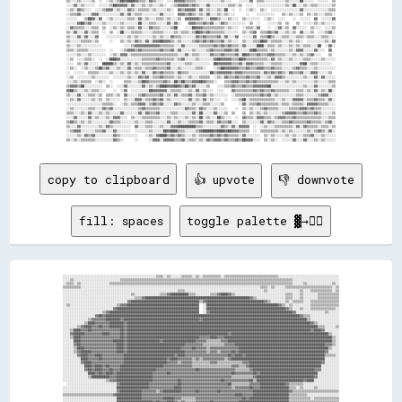
copy to clipboard
👍 upvote
👎 downvote
fill: spaces
toggle palette ▓→✊🏽
░░░░░░░░░░░░░░░░░░░░░░░░░░░░░░░░░░░░░░░░░░░░░░░░░░░░▒▒▒▒░░▒▒░░░░░░▒▒▒▒▒▒░░▒▒░░▒▒▒▒▒▒▒▒▒▒░░▒▒▒▒▒▒▒▒▒▒▒▒▒▒▒▒▒▒▒▒▒▒▒▒▒▒▒▒▒▒░░░░░░░░░░░░░░░░░░░░░░░░░░░░░░░░░░
░░░░▒▒░░░░░░░░░░░░░░░░░░░░░░░░░░▒▒▒▒▒▒▒▒▒▒▒▒▒▒▒▒▒▒▒▒▒▒▒▒▒▒▒▒▒▒▒▒▒▒▒▒▒▒▒▒▒▒▒▒▒▒▒▒▒▒▒▒▒▒▒▒▒▒▒▒▒▒▒▒▒▒▒▒▒▒▒▒▒▒▒▒▒▒▒▒▒▒▒▒▒▒▒▒▒▒▒▒▒▒▒▒░░░░░░░░░░░░░░░░░░░░░░░░░░
░░▒▒▒▒░░▒▒░░░░░░░░░░░░░░░░▒▒▒▒▒▒▒▒▒▒▒▒▒▒▒▒▒▒▒▒▒▒▒▒▒▒▒▒▒▒▒▒▒▒▒▒▒▒▒▒▒▒▒▒▒▒▒▒▒▒▒▒▒▒▒▒▒▒▒▒▒▒▒▒▒▒▒▒▒▒▒▒▒▒▒▒▒▒▒▒▒▒▒▒▒▒▒▒▒▒▒▒▒▒▒▒▒▒▒▒▒▒░░░░░░▒▒░░░░░░░░░░░░░░▒▒░░
▒▒▒▒▒▒▒▒▒▒░░░░░░░░░░░░░░░░░░░░░░░░░░░░░░░░░░░░░░░░░░░░░░░░░░░░░░░░░░░░░░░░░░░░░░░░░░░░░░░░░░░░░░░░░░░░░░░░░░░░▒▒▒▒░░▒▒░░░░░░▒▒▒▒▒▒▒▒▒▒▒▒▒▒▒▒▒▒▒▒▒▒▒▒▒▒░░▒▒
░░░░░░░░░░░░░░░░░░░░░░░░░░░░░░░░░░░░░░░░░░░░░░░░░░░░░░░░░░░░░░░░▒▒▒▒░░░░░░░░░░░░░░░░░░░░░░░░░░░░░░░░░░░░░░░░░░░░▒▒░░░░░░░░░░░░░░░░░░▒▒░░░░▒▒▒▒▒▒▒▒▒▒▒▒░░▒▒
░░░░░░░░░░░░░░░░░░░░░░░░░░░░░░░░░░░░░░▒▒░░░░░░░░░░░░░░▒▒▒▒▓▓██████████▒▒▒▒░░░░░░░░▒▒▒▒▓▓████▓▓▒▒░░░░░░░░░░░░░░░░░░░░░░░░░░░░▒▒▒▒░░░░▒▒░░░░░░░░▒▒▒▒▒▒▒▒▒▒▒▒
░░░░░░░░░░░░░░░░░░░░░░░░░░░░░░░░░░░░░░░░▒▒▒▒▓▓██████████████████████████████████████████████████████████▓▓▒▒░░░░░░░░░░░░░░░░▒▒▒▒░░░░▒▒░░░░░░░░▒▒▒▒▒▒▒▒▒▒▒▒
░░░░░░░░░░░░░░░░░░░░░░░░░░░░░░░░░░░░▓▓██████████████████████████████████████▒▒▓▓████████████████████████████████▓▓▒▒░░░░░░░░▒▒░░▒▒▒▒▒▒░░░░▒▒▒▒▒▒▒▒▒▒▒▒▒▒▒▒
░░▒▒░░░░░░░░░░░░░░░░░░░░░░░░░░▒▒▓▓▓▓████████████████████████████████████████  ░░████████████████████████████████████████▓▓▒▒░░▒▒░░░░░░░░░░▒▒▒▒▒▒▒▒▒▒▒▒▒▒▒▒
░░░░░░░░░░░░░░░░░░░░░░░░░░░░▓▓██████████████████████████████████████████████  ░░████████████████████████████████████████████▓▓▒▒░░░░▒▒░░░░▒▒▒▒▒▒▒▒▒▒▒▒▒▒░░
░░░░░░░░░░░░░░░░░░░░░░▒▒▓▓██████████████████████████████████████████████████  ░░▓▓██████████████████████████████████████████████▓▓░░░░░░░░░░░░░░░░▒▒░░░░░░
░░░░░░░░░░░░░░░░░░▓▓██▓▓████████████████████████████████████████████████████████████████████████████████████████████████████████████▓▓▒▒▒▒░░░░░░░░░░░░░░░░
░░░░░░░░░░░░░░▒▒▓▓▓▓▓▓▓▓████████▓▓██████████████████████████████████████████▓▓██████████████████████████████████████████████████████████▒▒░░░░░░░░░░░░░░░░
░░░░░░░░░░░░▒▒████▓▓▓▓▓▓▓▓████████▓▓██████████████████████████████████████████████████████████████████████████████████████████████████████▓▓▒▒░░░░░░░░░░░░
░░░░░░░░▒▒▓▓████▓▓▓▓██▓▓▓▓████████▓▓██████████████████████████████████████████████████████████████████████████████████████████████████████████▒▒▒▒░░░░░░▒▒
░░░░▒▒████▓▓▓▓██▓▓▓▓▓▓▓▓▓▓▓▓▓▓▓▓██▓▓██████████████████████████████████████████████████████████████████████████████████████████████████████▓▓████▓▓░░░░░░░░
░░░░▓▓██████▓▓▓▓▓▓▓▓▓▓████▓▓▓▓▓▓██▓▓████████████████████████████████████████████████████████▓▓██████████████████████████████████████████████████████▒▒░░░░
░░░░▒▒████▓▓▓▓▓▓▓▓▓▓▓▓▓▓▓▓▓▓▓▓▓▓██▓▓████████████████████████████████████████▓▓▓▓▓▓████▓▓▓▓████████████████████████████████████████████████████████████▒▒░░
░░░░░░████▓▓▓▓▓▓▓▓▓▓▓▓▓▓▓▓▓▓██████▓▓██████████████████▓▓██████████████████▓▓▓▓▓▓▒▒▒▒▒▒▒▒▓▓▓▓██████████████████████████████████████████████████████████▒▒░░
░░░░░░▓▓██▓▓▓▓▓▓▓▓▓▓▓▓▓▓▓▓▓▓▓▓████▓▓████████████████████████████████▓▓▓▓▓▓▓▓▓▓▒▒▒▒▒▒▒▒▒▒▒▒▓▓▓▓▓▓██████████████████████████████████████████████████▓▓▓▓▒▒░░
░░░░░░▒▒████▓▓▓▓▓▓▓▓▓▓▓▓▓▓▓▓▓▓████▓▓██████████████████████████████▓▓▓▓▓▓██▓▓▓▓▓▓▒▒▓▓▓▓▓▓▓▓▓▓▓▓▓▓▓▓██████████████████████████████████████████████████▒▒░░░░
░░░░░░▒▒▓▓██████▓▓▓▓▓▓▓▓▓▓▓▓▓▓████▓▓████████████████████████████████▓▓▓▓▓▓▓▓▓▓▓▓▒▒▓▓▓▓▒▒▓▓▓▓▓▓██▓▓████████████████████████████████████████████████▓▓░░░░░░
░░░░░░░░▓▓████▓▓▓▓████▓▓▓▓▓▓▓▓▓▓▓▓████████████████████████████▓▓████▓▓▓▓▓▓▓▓▓▓▓▓▓▓▓▓▓▓▓▓▓▓▓▓██▓▓████▓▓████████████████████████████████████████████▒▒▒▒▒▒░░
░░░░░░░░░░████▓▓▓▓▓▓██▓▓▓▓▓▓▓▓▓▓▓▓████████████████████████▓▓████▓▓▓▓▓▓▓▓▒▒▓▓▒▒▓▓▓▓▓▓▓▓▓▓▓▓▒▒▓▓████████████████████████████████████████████████████░░░░░░░░
░░░░░░░░░░▓▓████▓▓▓▓▓▓▓▓▓▓▓▓▓▓▓▓▓▓████████████████████████▓▓▓▓▓▓▒▒▓▓▓▓▓▓▒▒▒▒▒▒▒▒▒▒▓▓▓▓▒▒▒▒▒▒▒▒▒▒▒▒▒▒▓▓▓▓████████████████████████████████████████▓▓░░░░░░░░
░░░░░░░░░░░░████▓▓████▓▓██▓▓▓▓▓▓████████████████████████▓▓▓▓▓▓▓▓▓▓▓▓▓▓▓▓▒▒▒▒▒▒▒▒▒▒▒▒▒▒▒▒▒▒▒▒▒▒▓▓▓▓▒▒▒▒▓▓████████████████████████████████████████░░░░░░░░░░
░░░░░░░░░░░░▓▓██▓▓████▓▓▓▓██▓▓▓▓████████████████████▓▓▓▓▓▓▓▓▓▓▓▓▓▓▓▓▓▓▓▓▓▓██▓▓▓▓▓▓▓▓▓▓▓▓▓▓▓▓▓▓▓▓▒▒▒▒▒▒▒▒▓▓██████████████████████████████████▓▓▓▓░░░░░░░░░░
░░░░░░░░░░░░░░████▓▓██▓▓████▓▓████████████████████▓▓▓▓▓▓▓▓██▓▓▓▓▓▓▓▓▓▓▓▓▓▓▓▓▓▓▓▓▓▓▓▓▓▓▓▓▓▓▓▓▓▓██▓▓▓▓▓▓▓▓▓▓██▓▓████████████████████████████████░░░░░░░░░░░░
░░░░░░░░░░░░░░▒▒██████████▓▓▓▓████████████████████▓▓▓▓▓▓▓▓▓▓▓▓▓▓▓▓▓▓▓▓▓▓▓▓▓▓▓▓▓▓▓▓▓▓▓▓▓▓▓▓▓▓▓▓▒▒▒▒▒▒▒▒▒▒▒▒▓▓████████████████████████████████▓▓░░░░░░░░░░░░
░░░░░░░░░░░░░░░░░░░░░░░░▒▒▓▓▓▓████████████████████▓▓▓▓▓▓▓▓▓▓▓▓▓▓██▓▓▓▓▓▓▓▓▓▓▓▓▓▓▓▓▓▓▓▓▓▓██▓▓▓▓▓▓▓▓▓▓▓▓▓▓██▒▒██████████████████████████▓▓████░░░░░░░░░░░░░░
  ░░░░░░░░░░░░░░░░░░░░░░░░░░░░▓▓████████████████▓▓▓▓▓▓▓▓▓▓▓▓▓▓▓▓██▓▓▓▓▓▓▓▓▓▓▓▓▓▓▓▓▓▓▓▓▓▓▓▓▓▓██▒▒▒▒▒▒▒▒▒▒▓▓▓▓▓▓██████████████▓▓▒▒▒▒▒▒▒▒░░░░░░░░░░░░░░░░░░░░
░░░░░░░░░░░░░░░░░░░░░░░░░░░░░░██████████████████▓▓▓▓▓▓▓▓▓▓▓▓▓▓████▓▓▓▓▓▓▓▓▓▓▓▓▓▓▓▓▓▓▓▓▓▓▓▓▓▓▓▓▒▒▓▓▓▓▓▓▓▓██▓▓▓▓████████████████▒▒▒▒░░▒▒░░░░░░▒▒░░░░░░░░░░░░
░░░░░░░░░░░░░░░░░░░░░░░░░░░░░░▓▓████████████▓▓▓▓▓▓▓▓▒▒▓▓██████████▓▓▓▓▓▓▓▓██▓▓▓▓▓▓▓▓▓▓██▓▓▓▓▓▓▓▓▓▓▓▓▓▓▓▓▓▓████████████████████▓▓▒▒▒▒▒▒▒▒▒▒▒▒▒▒▒▒▒▒▒▒▒▒▒▒▒▒
▒▒▒▒▒▒▒▒▒▒▒▒▒▒▒▒▒▒▒▒▒▒▒▒▒▒▒▒▓▓██████████████▓▓▓▓▓▓▓▓▓▓▓▓▓▓▓▓▓▓▓▓▓▓▓▓▓▓▓▓▓▓▓▓▓▓▓▓▓▓▓▓▓▓▓▓▓▓▓▓▓▓▓▓████▓▓▓▓▓▓████████████████████▒▒▒▒▒▒▒▒▒▒░░░░░░░░░░░░░░░░░░
░░░░░░░░░░░░░░░░░░░░░░░░░░░░░░██████████████▓▓▓▓▓▓▓▓▓▓▓▓██████▓▓▓▓▒▒▒▒▒▒▒▒▓▓▓▓▓▓▓▓▓▓▓▓▓▓▓▓▓▓▓▓▓▓▓▓▓▓██▓▓██████████████████████▒▒▒▒▒▒▒▒▒▒▒▒░░▒▒▒▒▒▒▒▒▒▒▒▒▒▒
░░░░░░░░░░░░░░░░░░░░░░░░░░░░░░████████████████████▓▓██▓▓▓▓████▓▓▒▒▓▓▒▒▒▒▒▒▓▓▓▓▓▓▓▓██▓▓▓▓▓▓▓▓▓▓▓▓▓▓████████████████████████████▒▒▒▒▒▒▒▒▒▒▒▒▒▒▒▒▒▒▒▒▒▒▒▒▒▒▒▒
░░░░░░░░░░░░░░░░░░░░░░░░░░░░░░████████████████▓▓▓▓▓▓▓▓▓▓▓▓██▓▓▓▓▒▒▒▒▒▒▒▒▓▓▓▓▓▓▓▓██▓▓▓▓▓▓▓▓▓▓▓▓▓▓▓▓██████████████████████████▓▓▒▒▒▒▒▒▒▒▒▒▒▒▒▒▒▒▒▒▒▒▒▒▒▒▒▒░░
░░░░░░░░░░░░░░░░░░░░░░░░░░░░░░████████████▓▓██▓▓██▓▓██▓▓██████▓▓▒▒▓▓▓▓▓▓▓▓▓▓▓▓██████▓▓▓▓▓▓▓▓▓▓▓▓▓▓▓▓████████████████████████▓▓▒▒▒▒▒▒▒▒▒▒▒▒▒▒▒▒▒▒▒▒▒▒▒▒▒▒▒▒
░░░░░░░░░░░░░░░░░░░░░░░░░░░░░░▓▓██████████▓▓██████▓▓▓▓████▓▓▓▓▓▓▓▓▓▓▓▓▓▓▓▓▓▓▓▓▓▓████▓▓▓▓▓▓▓▓▓▓▓▓▓▓██████████████████████████▓▓░░▒▒▒▒▒▒▒▒▒▒▒▒▒▒▒▒▒▒▒▒▒▒▒▒▒▒
░░░░░░░░░░░░░░░░░░░░░░░░░░░░░░▓▓██████████████████▓▓▓▓▓▓██▓▓▒▒▓▓▓▓▓▓▓▓▓▓▓▓▓▓▓▓▓▓██████▓▓▓▓▓▓▓▓▓▓▓▓██████████████████████████▓▓░░▒▒▒▒▒▒▒▒▒▒▒▒▒▒▒▒▒▒▒▒▒▒▒▒▒▒
░░░░░░░░░░░░░░░░░░░░░░░░░░░░▒▒██████████████████████████▓▓▒▒▓▓▓▓▓▓▓▓▓▓▓▓▓▓████████████▓▓▓▓██▓▓██▓▓▓▓████████████████████████▓▓░░▒▒▒▒▒▒▒▒▒▒▒▒▒▒▒▒▒▒▒▒▒▒▒▒▒▒
░░░░░░░░░░░░░░░░░░░░░░░░░░░░░░▓▓██████▓▓████▓▓▓▓██████▓▓▓▓▒▒▒▒▒▒▓▓▓▓▓▓▓▓▓▓████████████▓▓▓▓██▓▓▓▓▓▓▓▓██████████████████████████░░░░▒▒░░░░░░░░▒▒▒▒▒▒▒▒▒▒▒▒▒▒
░░░░░░░░░░░░░░░░░░░░░░░░░░░░▒▒████████▓▓▓▓██▓▓▓▓██████▓▓▓▓▒▒▓▓▓▓▓▓▓▓▓▓██▓▓████████████▓▓▓▓██▓▓▓▓▓▓▓▓██████████████████████████░░▒▒▒▒░░░░░░░░░░▒▒▒▒▒▒▒▒▒▒▒▒
░░░░░░░░░░░░░░░░░░░░░░░░░░░░░░██████▓▓██████████████▓▓▓▓▒▒▓▓▓▓▒▒▓▓▓▓██▓▓████████████████▓▓██▓▓▓▓▓▓▓▓▓▓██████████████████████▓▓▒▒▒▒▒▒░░░░░░░░░░░░▒▒▒▒▒▒▒▒▒▒
░░░░  ░░░░    ░░░░    ░░░░░░▓▓██████▓▓████████████▓▓▓▓██▒▒▓▓▓▓▒▒▓▓▓▓██▓▓████████████████▓▓██▓▓▓▓▓▓▓▓▓▓▓▓████████████████████▓▓▒▒▒▒░░░░░░░░░░░░░░▒▒▒▒▒▒▒▒▒▒
░░░░░░░░░░░░░░░░  ░░░░░░░░░░▒▒██████████████▓▓▓▓▓▓▓▓▓▓▓▓▒▒▒▒▒▒▓▓████████████████████████████▓▓▓▓▓▓▓▓▓▓▓▓████████████████████▓▓▒▒░░░░░░░░░░░░░░░░▒▒▒▒▒▒▒▒▒▒
░░░░░░░░░░░░░░░░  ░░░░░░░░░░▒▒▓▓████████████▓▓██▓▓▓▓▓▓▓▓▓▓▒▒▓▓▓▓████████████████████████████▓▓▓▓▓▓▓▓▓▓▓▓████████████████████▓▓░░░░░░░░░░░░░░░░░░░░░░▒▒▒▒▒▒
░░              ░░░░░░░░░░░░▒▒██████████████████▓▓▓▓▓▓▓▓▒▒▒▒▒▒▓▓████████████████████████████▓▓▓▓▓▓▓▓▓▓▓▓██████████████████████░░░░░░░░░░░░░░░░░░░░▒▒▒▒▒▒▒▒
                      ░░░░░░▓▓████████████▓▓▓▓▓▓▓▓▓▓▓▓▓▓▒▒▒▒▓▓▓▓██████████████████████████████████████████████████████████████░░░░▒▒░░░░░░░░░░░░░░░░▒▒▒▒▒▒
░░░░░░░░░░░░░░░░░░░░░░░░░░░░▓▓████████████▓▓██▓▓▓▓██▓▓▓▓▓▓▓▓▓▓██████████████████████████████████████████████████████████████▓▓░░░░▒▒░░░░░░░░░░░░░░▒▒▒▒▒▒▒▒
░░░░░░░░░░░░░░░░░░░░░░░░░░░░▓▓▓▓████████████████████████████▓▓▓▓████████████████████████████████████████████████████████████▓▓░░▒▒▒▒▒▒▒▒▒▒▒▒▒▒▒▒▒▒▒▒▒▒▒▒▒▒
░░░░░░░░░░░░░░░░░░░░░░░░░░░░▓▓▓▓██████████████████████████▓▓▓▓████████████████████████████████████████████████████████████████░░▒▒▒▒▒▒▒▒▒▒▒▒▒▒▒▒▒▒▒▒▒▒▒▒▒▒
░░░░░░░░░░░░░░░░░░░░░░░░░░░░██████████████████████████████████████████████████████████████████████████████████████████████████▒▒▒▒▒▒▒▒▒▒▒▒▒▒▒▒▒▒▒▒▒▒▒▒▒▒▒▒
░░░░░░░░░░░░░░░░░░░░░░░░░░░░██████████████████████████████████████████████████████████████████████████████████████████████████▒▒▒▒▒▒▒▒▒▒▒▒▒▒▒▒▒▒▒▒▒▒▒▒░░░░
░░░░░░░░░░░░░░░░░░░░░░░░░░░░██████████████████████████████████████████████████████████████████████████████████████████████████▒▒▒▒▒▒▒▒▒▒▒▒▒▒▒▒▒▒▒▒▒▒▒▒▒▒▒▒
░░░░░░░░░░░░░░░░░░░░░░░░░░░░██████████████████████████████████████████████████████████████████████████████████████████████████▒▒▒▒▒▒▒▒░░░░░░░░░░░░░░░░░░░░
▒▒▒▒▒▒▒▒▒▒▒▒▒▒▒▒▒▒▒▒▒▒▓▓▒▒▓▓██████████████████████████████████████████████████████████████████████████████████████████████████▒▒▒▒▒▒▒▒░░░░░░░░░░░░░░░░░░░░
░░░░▒▒▒▒▒▒▒▒▒▒▒▒▒▒▒▒▒▒▒▒▒▒▒▒██████████████████████████████████████████████████████████████████████████████████████████████████▒▒▒▒▒▒▒▒▒▒░░░░░░░░░░░░░░░░░░
░░░░░░░░░░░░░░▒▒▒▒▒▒▒▒▒▒▒▒▒▒██████████████████████████████████████████████████████████████████████████████████████████████████▒▒▒▒▒▒▒▒▒▒▒▒▒▒▒▒▒▒▒▒░░▒▒▒▒▒▒
░░░░░░░░░░░░░░░░▒▒▒▒▒▒▒▒▒▒▒▒▓▓████████████████████████████████████████████████████████████████████████████████████████████████▒▒▒▒▒▒▒▒▒▒▒▒▒▒▒▒▒▒▒▒▒▒▒▒▒▒▒▒
░░░░░░░░░░▒▒▒▒░░░░▒▒▒▒░░░░▒▒██████████████████████████████████████████████████████████████████████████████████████████████████▒▒▒▒▒▒░░▒▒▒▒▒▒▒▒▒▒▒▒▒▒▒▒▒▒░░
░░░░░░░░▒▒▒▒▒▒▒▒▒▒▒▒▒▒▒▒▒▒▒▒██████████████████████████████████████████████████████████████████████████████████████████████████▒▒▒▒▒▒▒▒▒▒▒▒▒▒▒▒▒▒▒▒▒▒▒▒▒▒▒▒
░░░░░░▒▒▒▒▒▒▒▒▒▒▒▒▒▒▒▒▒▒▒▒▒▒▓▓████████████████████████████████████████████████████████████████████████████████████████████████▒▒▒▒▒▒▒▒▒▒▒▒▒▒▒▒▒▒▒▒▒▒▒▒▒▒▒▒
▒▒▒▒░░░░░░▒▒▒▒▒▒▒▒▒▒▒▒▒▒▒▒▒▒████████▓▓████████████████████████████████████████████████████████████████████████████████████████▒▒▒▒▒▒▒▒▒▒▒▒▒▒▒▒▒▒▒▒▒▒▒▒▒▒▒▒
▒▒▒▒░░░░░░░░▒▒▒▒▒▒▒▒▒▒▒▒░░▒▒████▓▓██████████████████████████████████████████████