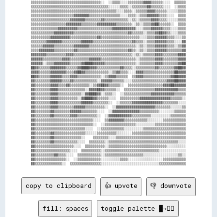
▒▒▒▒▒▒▒▒▒▒▒▒▒▒▒▒▒▒▒▒▒▒▒▒▒▒▒▒▒▒▒▒▒▒▒▒░░  ░░▒▒▒▒░░░░▒▒▒▒▒▒▒▒▓▓▓▓▒▒▒▒▒▒░░░░  ▒▒▒▒▒▒

▒▒▒▒▒▒▒▒▒▒▒▒▒▒▒▒▒▒▒▒▒▒▒▒▒▒▒▒▒▒▒▒▒▒▒▒▒▒▒▒░░░░░░▒▒▒▒░░▒▒▒▒▒▒▒▒▓▓▒▒▒▒▒▒░░░░  ░░▒▒▒▒

▒▒▒▒▒▒▒▒▒▒▒▒▒▒▒▒▒▒▒▒▒▒▒▒▒▒▒▒▒▒▒▒▒▒▒▒▒▒▒▒▒▒▒▒░░░░▒▒▒▒░░▒▒▒▒▒▒▓▓▓▓▒▒▒▒▒▒░░░░░░▒▒▒▒

▒▒▒▒▒▒▒▒▒▒▒▒▒▒▒▒▒▒▒▒▒▒▓▓▓▓▓▓▓▓▒▒▒▒▒▒▒▒▒▒▒▒▒▒▒▒░░░░▒▒▒▒░░▒▒▒▒▓▓▓▓▓▓▒▒▒▒░░░░  ▒▒▒▒

▒▒▒▒▒▒▒▒▒▒▒▒▒▒▒▒▒▒▒▒▓▓▓▓▓▓▓▓▒▒▒▒▒▒▒▒▓▓▒▒▒▒▒▒▒▒▒▒▒▒░░▒▒░░▒▒▒▒▒▒▓▓▓▓▒▒▒▒░░░░░░▒▒▒▒

▒▒▒▒▒▒▒▒▒▒▒▒▒▒▒▒▒▒▓▓▓▓▓▓▓▓▒▒▒▒▒▒▒▒▓▓▓▓▓▓▓▓▓▓▒▒▒▒▒▒▒▒░░▒▒░░▒▒▒▒▓▓██▒▒▒▒▒▒░░  ▒▒▒▒

▒▒▒▒▒▒▒▒▒▒▒▒▒▒▓▓▓▓▓▓▓▓▓▓▒▒▒▒▒▒▒▒▒▒▒▒▒▒▒▒▒▒▓▓▓▓▓▓▓▓▓▓▓▓░░░░▒▒▒▒▓▓▓▓▓▓▒▒▒▒░░░░▒▒▒▒

▒▒▒▒▒▒▒▒▒▒▒▒▓▓▓▓▓▓▓▓▓▓▒▒▒▒▒▒▒▒▒▒▒▒▒▒▒▒▒▒▒▒▒▒▒▒▒▒▒▒▓▓▒▒▒▒▒▒░░▒▒▒▒▓▓██▓▓▒▒░░░░▒▒▒▒

▒▒▒▒▒▒▒▒▒▒▓▓▓▓▓▓▓▓▓▓▒▒▒▒▒▒▒▒▒▒▒▒▒▒▓▓▒▒▒▒▒▒▒▒▒▒▒▒▒▒▒▒▒▒▒▒░░░░▒▒▒▒▓▓▓▓▓▓▒▒▒▒░░░░▒▒

▒▒▒▒▒▒▒▒▓▓▓▓▓▓▓▓▒▒▒▒▒▒▒▒▒▒▓▓▓▓▓▓▒▒▒▒▒▒▒▒▒▒▒▒▒▒▒▒▒▒▒▒▓▓▒▒▒▒░░▒▒▒▒▓▓▓▓▓▓▒▒▒▒░░░░▓▓

▒▒▒▒▒▒▓▓▓▓▓▓▒▒▒▒▒▒▒▒▒▒▓▓▓▓▓▓▓▓▒▒▒▒▒▒▒▒▒▒▒▒▒▒▒▒▒▒▒▒▒▒▒▒░░▒▒░░▒▒▒▒▓▓▓▓▓▓▒▒▒▒░░▒▒▓▓

▒▒▒▒▓▓▓▓▓▓▓▓▒▒▒▒▒▒▒▒▒▒▓▓▒▒▒▒▒▒▒▒▒▒▒▒▒▒▒▒▒▒▒▒▒▒▒▒▒▒▓▓▒▒░░▒▒░░▒▒▒▒▓▓▓▓▓▓▒▒▒▒▒▒▒▒▓▓

▓▓▓▓▓▓▓▓▒▒▒▒▒▒▒▒▒▒▓▓▓▓▒▒▒▒▒▒▒▒▒▒▒▒▒▒▒▒▒▒▒▒▒▒▒▒▒▒▒▒▒▒░░▒▒░░▒▒▒▒▒▒▓▓▓▓▒▒▒▒▒▒▒▒▓▓▓▓

▓▓▓▓▓▓▒▒▒▒▒▒▒▒▒▒▓▓▓▓▒▒▒▒▒▒▒▒▒▒▓▓▓▓▓▓▒▒▒▒▒▒▒▒▒▒▒▒▒▒▒▒▒▒░░▒▒▒▒▒▒▒▒▓▓▓▓▒▒▒▒▒▒▒▒▓▓▓▓

▓▓▓▓▓▓░░▒▒▒▒▓▓▓▓▓▓▓▓▒▒▒▒▒▒▓▓████▓▓▓▓▓▓▒▒▒▒▒▒▒▒▒▒▒▒▒▒▒▒░░▒▒▒▒▒▒▒▒▓▓▓▓▒▒▒▒▒▒▒▒▓▓██

██▓▓▒▒▒▒▒▒▓▓▓▓▓▓▓▓▒▒▒▒▒▒▓▓████▓▓▓▓▒▒▒▒▒▒▒▒▒▒▒▒▓▓▒▒▒▒░░▒▒▒▒▒▒▒▒▒▒▓▓▒▒▒▒▒▒▒▒▓▓██▓▓

▓▓▓▓▒▒▒▒▒▒▓▓▓▓▓▓▓▓▒▒▒▒▓▓██▓▓▒▒▒▒▒▒▒▒▒▒▒▒░░▒▒▓▓▒▒▒▒░░░░▓▓▓▓▒▒▒▒▒▒▒▒▒▒▒▒▒▒▒▒██▓▓▓▓

██▓▓▒▒▒▒▒▒▓▓▓▓▓▓▒▒▒▒▓▓▓▓▒▒▒▒▒▒▒▒▒▒▒▒░░▒▒▓▓▓▓▒▒▒▒▒▒  ▒▒▓▓▓▓▒▒▒▒▒▒▒▒▒▒▒▒▒▒▓▓██▓▓▓▓

▓▓▒▒▒▒▒▒▒▒▓▓▓▓▓▓▒▒▒▒▓▓▒▒▒▒▒▒▒▒▒▒▒▒░░▓▓▓▓▓▓▒▒▒▒▒▒░░░░▒▒▒▒▒▒▒▒▒▒▒▒▒▒▒▒▒▒▓▓▓▓██▓▓▓▓

▓▓▒▒▒▒▒▒▒▒▓▓▓▓▒▒▒▒▓▓▒▒▒▒▒▒▒▒▒▒░░▒▒▓▓██▓▓▒▒▒▒▒▒░░  ▒▒▒▒▒▒▒▒▒▒▒▒▒▒▒▒▒▒▓▓▓▓██▓▓▓▓▓▓

▓▓▒▒▒▒▒▒▒▒▓▓▓▓▒▒▒▒▒▒▒▒▒▒▒▒▒▒░░▓▓▓▓██▓▓▒▒▒▒▒▒░░  ▒▒▒▒▒▒▒▒▒▒▒▒▒▒▒▒▓▓▓▓▓▓▓▓▓▓▓▓▒▒▒▒

▓▓▒▒▒▒▒▒▒▒▓▓▓▓▒▒▒▒▒▒▒▒▒▒▒▒░░▓▓████▓▓░░▒▒▒▒░░  ░░▒▒▒▒▒▒▒▒▒▒▒▒▒▒▓▓▓▓▓▓▓▓▓▓▓▓▒▒▒▒▒▒

▓▓▒▒▒▒▒▒▒▒▓▓▓▓▒▒▒▒▒▒▒▒▒▒░░▓▓████▓▓▒▒▒▒▒▒░░░░  ▒▒▒▒▒▒▒▒▒▒▓▓▓▓▓▓▓▓▓▓▓▓▓▓▓▓▒▒▒▒▒▒░░

▓▓▒▒▒▒▒▒▒▒▓▓▓▓▒▒▒▒▒▒▒▒▒▒▒▒▓▓▓▓▓▓▒▒▒▒▒▒▒▒░░  ░░▒▒▒▒▒▒▓▓▓▓▓▓▓▓▓▓▓▓▓▓▓▓▒▒▒▒▒▒▒▒░░░░

▓▓▒▒▒▒▒▒▒▒▓▓▓▓▒▒▒▒▒▒▒▒▓▓▓▓▓▓▒▒▒▒▒▒▒▒▒▒░░  ░░▓▓▓▓▓▓▓▓▓▓▓▓▓▓▓▓▓▓▓▓▒▒▒▒▒▒▒▒░░░░░░▒▒

▓▓▒▒▒▒▒▒▒▒▓▓▒▒▒▒▒▒▒▒▓▓▓▓▓▓▒▒▒▒▒▒▒▒░░░░  ░░▓▓▓▓▓▓▓▓▓▓▓▓▓▓▒▒▒▒▒▒▒▒▒▒░░░░░░░░▒▒▒▒▒▒

▓▓▒▒▒▒▒▒▒▒▓▓▒▒▒▒▒▒▒▒▓▓▓▓▒▒▒▒▒▒▒▒▒▒░░  ░░▓▓▓▓▓▓▓▓▓▓▓▓▒▒▒▒▒▒▒▒▒▒░░░░░░░░░░▒▒▒▒▒▒▒▒

▓▓▒▒▒▒▒▒▒▒▒▒▒▒▒▒▒▒▒▒▒▒▒▒▒▒▒▒▒▒▒▒░░░░  ▒▒▓▓▓▓▓▓▓▓▒▒▒▒▒▒▒▒▒▒▒▒░░░░░░░░▒▒▒▒▒▒▒▒▒▒▒▒

▓▓▒▒▒▒▒▒▒▒▒▒▒▒▒▒▒▒▒▒▒▒▒▒▒▒▒▒▒▒▒▒░░  ░░▒▒▒▒▒▒▒▒▒▒▒▒▒▒▒▒░░░░░░░░░░▒▒▒▒▒▒▒▒▒▒▒▒▒▒▒▒

▓▓▒▒▒▒▒▒▒▒▒▒▒▒▒▒▒▒▒▒▒▒▒▒▒▒▒▒░░░░  ░░▒▒▒▒▒▒▒▒▒▒▒▒░░░░░░░░░░▒▒▒▒▒▒▒▒▒▒▒▒▒▒▒▒▒▒▒▒▒▒

▓▓▒▒▒▒▒▒▒▒▓▓▒▒▒▒▒▒▒▒▒▒▒▒▒▒▒▒░░░░░░▒▒▒▒▒▒▒▒▒▒░░░░░░░░▒▒▒▒▒▒▒▒▒▒▒▒▒▒▒▒▒▒▒▒▒▒▒▒▒▒▒▒

▓▓▒▒▒▒▒▒▒▒▓▓▒▒▒▒▒▒▒▒▒▒▒▒▒▒░░    ▒▒▒▒▒▒▒▒░░░░▒▒▒▒▒▒▒▒▒▒▒▒▒▒▒▒▒▒▒▒▒▒▒▒▒▒▒▒▒▒▒▒▒▒▒▒

▓▓▒▒▒▒▒▒▒▒▓▓▒▒▒▒▒▒▒▒▒▒▒▒░░░░  ▒▒▒▒▒▒▒▒░░▒▒▒▒▒▒▒▒▒▒▒▒▒▒▒▒▒▒▒▒▒▒▒▒▒▒▒▒▒▒▒▒▒▒▒▒░░░░

▓▓▒▒▒▒▒▒▒▒▒▒▒▒▒▒▒▒▒▒▒▒░░░░  ▒▒▒▒▒▒▒▒▒▒░░▒▒▒▒▒▒▒▒▒▒▒▒▒▒▒▒▒▒▒▒▒▒▒▒▒▒▒▒▒▒░░░░░░░░░░

▓▓▒▒▒▒▒▒▒▒▒▒▒▒▒▒▒▒▒▒░░░░  ▒▒▒▒▒▒▒▒▒▒░░▒▒▒▒▒▒▒▒▒▒▒▒▒▒▒▒▒▒▒▒▒▒▒▒▒▒▒▒░░░░░░░░░░░░░░

▓▓▒▒▒▒▒▒▒▒▒▒▓▓▒▒▒▒░░░░  ▒▒▒▒▒▒▒▒▒▒▒▒░░▒▒▒▒▒▒▒▒▒▒▒▒▒▒▒▒▒▒▒▒░░░░░░░░░░░░░░░░░░▒▒░░

▓▓▒▒▒▒▒▒▒▒▒▒▒▒▒▒▒▒░░  ░░▒▒▒▒▒▒▒▒▒▒▒▒░░░░░░░░░░▒▒▒▒░░░░░░░░░░░░░░░░░░▒▒▒▒▒▒▒▒▒▒▒▒

copy to clipboard
👍 upvote
👎 downvote
fill: spaces
toggle palette ▓→✊🏽