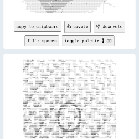
copy to clipboard
👍 upvote
👎 downvote
fill: spaces
toggle palette ▓→✊🏽
░░░░░░▒▒▒▒░░░░▓▓▒▒    ░░░░░░    ░░░░    ░░░░░░░░▒▒▒▒    ░░▒▒▒▒░░░░  ░░░░░░░░░░░░░░░░░░    ░░░░░░              ░░░░      ░░░░░░      ░░░░░░  ░░░░      
░░  ░░▒▒▒▒░░▒▒░░░░    ░░░░░░▒▒▒▒▒▒░░            ░░░░    ░░░░░░▒▒▒▒▒▒░░          ░░░░░░    ░░▒▒░░░░░░░░░░░░    ░░░░        ░░░░░░░░    ░░░░  ░░░░░░    
░░  ▒▒▒▒▒▒▒▒░░▒▒░░      ░░░░░░▒▒░░░░  ░░░░░░  ░░░░░░░░░░      ▒▒▒▒░░░░░░░░░░    ░░░░░░      ░░      ░░░░      ░░░░░░░░      ░░▒▒▒▒░░░░          ░░░░░░
░░░░▒▒▓▓▓▓░░░░░░░░      ░░░░  ░░░░░░░░░░▒▒      ▒▒▒▒▒▒░░░░░░░░░░░░  ░░░░░░▒▒    ░░░░░░░░            ░░░░          ░░░░░░░░  ░░    ░░░░░░░░░░░░      ░░
░░░░▓▓▒▒░░  ░░░░░░░░░░░░░░░░  ░░      ░░░░      ░░▒▒▒▒▒▒▒▒░░            ░░░░    ░░▒▒▒▒░░░░░░░░░░    ░░▒▒░░░░░░      ░░▒▒░░░░              ▒▒░░        
░░▒▒░░░░░░  ░░░░░░▒▒▒▒▒▒▒▒            ░░░░░░        ░░▒▒░░░░░░░░░░    ░░░░░░      ░░      ░░░░░░        ░░░░░░░░    ░░  ░░░░░░░░▒▒▒▒░░    ░░░░        
▓▓▒▒░░▒▒            ░░░░░░░░░░░░░░    ▒▒▒▒░░░░░░░░░░░░░░░░░░░░░░▒▒    ░░▒▒▒▒░░░░  ░░░░    ░░░░░░░░░░        ░░▒▒                ░░░░      ░░░░        
▒▒░░░░░░        ░░░░░░░░░░░░▒▒░░▒▒    ▒▒▒▒▒▒▒▒▒▒▒▒            ░░░░      ░░▒▒░░░░░░░░░░      ░░░░▒▒░░░░░░  ░░░░░░░░░░░░░░▒▒░░    ░░░░        ░░░░░░    
░░  ░░░░░░░░▒▒▒▒░░    ░░      ░░░░          ▒▒▒▒░░    ░░░░  ░░░░░░░░░░░░░░░░      ░░░░            ░░░░░░              ░░▒▒░░    ░░░░░░      ░░░░      
    ░░▒▒▒▒░░▒▒▒▒░░    ░░    ░░░░░░░░░░░░  ░░▒▒░░░░░░░░▒▒      ▒▒▒▒▒▒░░░░░░░░      ░░░░▒▒▒▒░░░░    ░░░░░░░░░░░░░░░░    ░░░░      ░░░░░░░░    ░░░░░░    
          ░░▒▒░░░░░░░░░░    ░░▒▒▒▒▒▒▒▒▒▒▒▒░░░░      ░░░░      ▒▒▒▒▒▒░░░░░░░░        ░░░░░░░░░░    ░░░░░░░░░░░░▒▒░░    ░░░░░░░░░░  ░░░░░░    ░░░░▒▒░░░░
        ░░░░░░░░▒▒▒▒░░▒▒    ░░▒▒▒▒▒▒▒▒▒▒          ░░░░░░░░░░░░░░░░      ░░░░              ░░▒▒░░            ░░░░░░    ▒▒          ░░░░░░          ░░░░
░░░░▒▒▒▒░░  ░░      ░░░░░░    ░░  ░░▒▒░░░░░░░░░░    ▒▒▒▒▒▒▒▒▒▒  ░░░░    ░░▒▒▒▒▒▒▒▒░░░░  ░░░░░░░░░░░░░░░░    ░░░░░░  ░░░░░░░░▒▒    ░░░░░░▒▒░░░░    ░░░░
▒▒▒▒▒▒▓▓            ░░░░░░░░░░░░░░░░░░░░▒▒░░░░░░    ▒▒▒▒▒▒▒▒░░░░░░░░    ░░░░░░░░▒▒░░░░  ░░░░░░░░░░░░▒▒▒▒    ░░▒▒▒▒░░    ░░░░░░          ░░░░░░    ░░░░
  ░░▒▒▒▒  ░░░░░░    ▒▒▒▒▒▒▒▒▒▒▓▓░░        ░░░░░░    ░░░░░░░░  ░░░░░░    ░░      ░░░░░░            ░░░░░░          ░░    ░░░░░░░░  ░░      ░░▒▒    ░░  
░░░░░░░░▒▒▒▒▒▒▒▒    ▒▒▒▒▒▒▓▓▓▓▒▒          ░░░░░░░░░░░░░░      ░░░░░░░░▒▒░░░░  ░░░░░░░░  ░░░░░░    ░░░░░░░░░░░░░░░░░░    ░░▒▒▒▒▒▒▒▒░░    ░░░░░░░░  ░░░░
░░  ░░░░░░░░░░░░    ░░░░░░▒▒▒▒░░░░▒▒░░    ░░▒▒▒▒▒▒▒▒░░░░░░    ░░▒▒▒▒▒▒▒▒▒▒░░    ▒▒░░░░░░░░░░▒▒    ░░▒▒▒▒░░    ░░░░░░            ░░▒▒    ▒▒▒▒░░░░░░░░░░
            ░░░░░░░░░░░░░░▒▒░░▒▒▒▒▒▒▒▒      ▒▒▒▒▓▓▒▒░░░░░░            ░░░░▒▒  ░░░░      ░░░░░░    ░░░░        ░░░░░░░░░░░░      ░░░░    ░░        ░░░░
    ░░░░  ░░▒▒▒▒▒▒▒▒▒▒▓▓░░░░      ░░░░  ░░░░░░░░░░    ░░░░  ░░░░░░░░  ░░░░░░░░    ░░    ░░░░░░░░░░░░░░░░░░    ░░▒▒▒▒▒▒▒▒░░    ░░▒▒░░░░░░░░░░░░      ░░
  ░░░░░░    ▒▒▒▒▓▓▒▒▓▓░░          ░░░░░░░░░░░░      ░░░░░░░░░░▒▒▒▒    ▒▒▓▓░░░░░░▒▒░░    ░░▒▒▒▒▒▒░░░░░░░░░░            ▒▒▒▒░░  ░░▒▒░░      ░░░░      ░░
▒▒▒▒▒▒▒▒    ░░░░░░▒▒▒▒    ░░░░    ▒▒▒▒▒▒▒▒▒▒░░▒▒      ░░░░░░▒▒▒▒▒▒    ▒▒░░░░░░░░░░░░    ░░░░░░░░    ░░░░░░░░  ░░░░    ░░░░░░░░          ░░░░░░        
    ░░░░░░░░░░░░░░▒▒░░▒▒▒▒░░░░    ▒▒▒▒▓▓▒▒▒▒▒▒░░            ░░░░░░░░░░        ░░░░░░░░░░░░  ░░░░    ░░▒▒▒▒▒▒▒▒░░░░  ░░▒▒▒▒░░░░░░░░░░    ░░░░░░▒▒░░░░  
  ░░▒▒▒▒░░░░▒▒▒▒▒▒░░░░░░░░░░░░░░░░░░░░░░░░  ░░░░  ░░░░░░░░░░░░▒▒▒▒▒▒  ░░░░    ░░▒▒▒▒▒▒▒▒░░▒▒░░░░      ░░░░░░▒▒░░░░    ▒▒▒▒░░    ░░░░      ░░░░▒▒▒▒░░░░
    ▒▒▒▒▒▒▒▒▓▓▒▒        ░░░░░░░░░░▒▒░░      ░░░░░░▒▒▒▒▒▒░░    ▓▓▒▒░░▒▒▒▒░░    ░░▒▒▒▒▓▓░░  ░░░░░░      ░░    ░░░░░░░░░░        ░░░░░░                  
    ▒▒▒▒▒▒▓▓▓▓      ░░  ░░▒▒▒▒▒▒▒▒▒▒░░░░    ▒▒░░░░░░▒▒▒▒▒▒░░░░▓▓░░░░░░░░░░    ░░░░░░░░    ░░░░░░░░▒▒▒▒░░░░  ▒▒▒▒░░░░  ░░░░    ░░░░░░▒▒▒▒░░░░    ░░    
░░  ░░░░░░▒▒▒▒░░▒▒▒▒    ░░▒▒▓▓▓▓▓▓░░▒▒░░          ░░░░░░░░░░░░░░    ░░░░░░░░░░░░░░  ░░    ░░▒▒▒▒▒▒▒▒▒▒▒▒    ▒▒▓▓▒▒▒▒░░░░░░      ░░░░▒▒▒▒░░░░░░░░░░    
░░░░░░▒▒▒▒▒▒░░▒▒▒▒▒▒░░    ░░░░░░░░░░░░░░░░    ░░░░░░▒▒▒▒▒▒░░  ░░    ░░░░▒▒▒▒▒▒▒▒░░▒▒▒▒      ░░    ░░▒▒▒▒  ░░▓▓▒▒      ░░░░      ░░    ░░    ░░░░░░    
▒▒▒▒▓▓▓▓░░░░░░  ░░░░░░░░░░░░░░    ░░░░░░░░░░▒▒▒▒░░  ▒▒▓▓▒▒░░▒▒▒▒    ░░▓▓▓▓▓▓▒▒░░  ░░░░    ░░░░    ░░░░░░░░░░  ░░    ░░░░░░▒▒▒▒░░░░          ░░░░░░░░░░
▓▓▓▓▓▓▒▒        ░░▒▒▒▒░░▒▒▒▒  ░░  ░░▒▒▒▒▒▒▒▒▒▒▓▓░░░░▒▒▒▒░░▒▒▒▒▒▒░░▒▒▓▓██▓▓▓▓██▓▓▓▓▒▒░░░░▒▒▒▒▒▒    ▒▒▒▒▒▒▒▒░░▒▒░░      ░░▒▒▒▒▒▒▒▒▒▒░░░░░░    ░░▒▒▒▒▒▒▒▒
▒▒▒▒▓▓    ░░    ▒▒▒▒▒▒▒▒▓▓░░▒▒    ░░      ░░░░░░░░░░░░░░    ░░▓▓▓▓▓▓▓▓▒▒░░░░░░▒▒██████▒▒▒▒▒▒▒▒░░  ░░▓▓▒▒░░░░░░░░      ░░░░  ░░░░░░░░░░░░              
░░▒▒▒▒░░▒▒▒▒    ░░▓▓▓▓▓▓▒▒▒▒▒▒            ░░▒▒▒▒▒▒░░        ▓▓▓▓▓▓▒▒▒▒▒▒░░▒▒      ░░▓▓▓▓░░░░▒▒░░░░▒▒▒▒      ░░░░░░░░░░░░░░░░░░    ░░░░░░░░░░░░░░    ░░
▒▒▒▒░░▒▒▒▒▒▒░░░░░░░░░░░░░░░░░░░░░░░░▒▒░░  ░░▓▓▓▓▓▓  ░░░░  ▒▒██▓▓▒▒▓▓▒▒░░░░░░  ░░  ░░░░▓▓▓▓▒▒░░░░░░  ░░░░    ░░▒▒▒▒▒▒▒▒▒▒    ░░    ░░░░░░▒▒▒▒▒▒▒▒    ░░
▒▒░░░░  ░░░░░░░░░░░░░░    ░░░░▒▒▒▒▒▒▒▒▒▒░░░░▓▓▓▓░░▒▒▒▒░░░░▓▓▓▓░░░░░░    ░░░░░░░░░░▒▒░░░░▓▓██▒▒▓▓░░░░▒▒        ░░░░▒▒▒▒▒▒░░▒▒░░        ░░░░▒▒▒▒▒▒░░  ░░
    ░░  ░░▒▒▒▒░░▒▒▒▒░░    ▒▒▒▒▒▒░░▒▒▒▒▒▒░░░░▒▒░░░░░░░░░░▓▓▓▓░░░░░░      ▒▒▒▒▒▒▒▒▒▒▒▒░░  ▒▒██▓▓░░░░░░░░      ░░░░░░░░░░░░░░░░        ░░      ░░░░░░░░░░
  ░░░░  ░░▒▒▓▓▒▒▓▓░░▒▒    ░░      ░░▒▒▒▒░░░░░░    ░░▒▒▒▒▓▓██▒▒▒▒░░░░    ░░  ░░░░░░▒▒▒▒░░░░██▓▓    ░░░░░░░░░░▒▒░░░░░░    ░░░░░░░░░░░░░░░░░░░░▒▒▒▒░░    
░░▒▒    ░░▓▓▓▓▒▒▒▒▒▒░░    ░░░░  ░░▒▒▒▒▒▒▓▓    ░░  ░░▒▒▓▓▓▓▓▓▓▓▒▒▒▒░░            ░░░░░░░░░░▓▓▓▓    ░░▒▒░░▒▒▒▒▒▒░░  ░░    ░░▒▒░░▒▒▒▒▒▒▒▒    ░░▒▒▒▒░░░░░░
▒▒▒▒░░░░░░░░░░░░  ░░░░░░░░▒▒▒▒░░  ▒▒▓▓▓▓▒▒░░▒▒    ░░▒▒▓▓▓▓▓▓░░░░░░░░      ░░      ▒▒▒▒▓▓░░▓▓██      ░░░░░░▒▒▒▒░░░░░░          ░░░░▒▒▒▒░░░░░░▓▓░░░░░░░░
░░░░░░░░░░░░░░    ▒▒▒▒▒▒▒▒▒▒▒▒░░░░░░▓▓▒▒▒▒▒▒▒▒    ░░░░▒▒██░░  ░░▒▒░░░░▒▒▒▒▒▒      ▓▓▓▓▒▒▒▒▓▓▓▓      ░░░░░░▒▒▒▒░░░░░░            ░░░░░░░░░░░░      ░░░░
░░▒▒▒▒░░▒▒▓▓      ▒▒▒▒▒▒░░▒▒▒▒░░░░░░▒▒░░░░░░░░░░░░░░░░▒▒▓▓░░  ▒▒▒▒░░  ▒▒░░░░  ░░  ▓▓░░  ░░▓▓▓▓░░░░░░░░░░░░░░  ░░░░░░░░░░░░░░░░  ▒▒▒▒▒▒▒▒░░░░░░    ░░▒▒
░░▒▒▓▓▒▒▒▒░░▒▒    ░░░░  ░░▒▒▒▒▒▒▒▒▒▒░░    ░░▒▒▒▒▒▒▒▒▓▓▒▒██▒▒  ░░        ░░░░      ░░    ░░▓▓██▒▒▒▒▒▒░░░░      ░░░░▒▒▒▒▒▒▒▒▒▒░░  ░░▓▓▓▓▒▒░░▒▒      ░░  
░░▒▒▓▓▓▓▒▒▒▒▒▒    ░░░░░░░░▒▒▒▒▓▓▓▓        ▒▒▒▒▒▒▒▒▒▒▓▓▒▒▓▓▓▓    ░░  ░░░░▒▒▒▒▒▒▒▒░░░░    ▒▒▓▓▓▓▒▒▒▒▒▒▒▒  ░░    ░░░░  ░░░░▒▒▒▒░░░░░░▓▓▒▒░░░░░░        ░░
░░▒▒░░░░░░░░░░░░░░▒▒▒▒░░░░▒▒▓▓██▒▒░░▒▒    ░░░░░░░░▒▒░░░░▓▓▓▓░░░░▒▒░░  ░░▓▓▒▒▓▓▒▒▒▒░░    ▓▓▓▓░░░░▒▒▒▒▒▒▒▒░░            ░░░░▒▒░░░░▒▒▒▒    ░░░░░░░░░░░░░░
░░░░░░░░  ░░▒▒▒▒▒▒▒▒▒▒░░░░▒▒▓▓▓▓▒▒▒▒▒▒  ░░░░░░░░░░░░  ░░░░████▒▒▒▒░░░░░░▓▓▓▓▓▓░░░░░░  ▒▒▓▓▓▓░░░░▒▒░░░░░░░░░░░░░░░░░░  ░░▒▒▒▒▒▒▒▒░░░░    ░░░░░░▒▒▒▒▒▒▒▒
░░▒▒▒▒    ▒▒▒▒▒▒▒▒▒▒▒▒░░░░░░▒▒░░░░░░░░░░░░░░░░░░░░    ▒▒▒▒▒▒▓▓▓▓▒▒░░░░░░▒▒▓▓  ░░░░░░▒▒▓▓██▒▒  ░░▒▒  ░░░░░░▒▒▒▒▒▒▒▒    ░░▓▓▓▓▓▓░░░░░░    ░░░░░░░░▒▒▒▒▒▒
▒▒▓▓      ▒▒░░  ░░▒▒▒▒▒▒░░▓▓▒▒    ░░▒▒▒▒▒▒▒▒▓▓▒▒░░    ░░░░  ▒▒▓▓██▒▒░░░░▒▒    ░░▒▒▓▓▓▓▓▓▒▒▒▒░░░░    ░░▒▒░░░░▒▒▒▒▒▒░░░░░░▓▓▓▓▓▓░░▒▒░░        ░░░░░░░░░░
▓▓▓▓▒▒    ░░░░░░░░▒▒▓▓▓▓▓▓▒▒      ▒▒▒▒▒▒▒▒▓▓▓▓▒▒░░    ░░░░░░░░▒▒████████▒▒▒▒▓▓▓▓██▓▓▒▒▒▒▒▒▒▒░░░░            ░░▒▒░░░░░░░░▒▒▒▒░░░░░░░░    ░░░░░░░░░░▒▒░░
░░▒▒░░  ░░░░░░░░░░░░▓▓▓▓██  ▒▒    ▒▒▒▒░░░░▒▒▒▒░░░░░░░░▒▒▒▒    ▒▒▓▓▓▓██▓▓██▓▓▓▓▓▓▓▓  ░░░░▒▒▒▒▒▒░░    ░░░░  ░░░░▒▒▒▒▒▒▒▒▒▒▒▒░░  ░░░░░░░░░░▒▒▒▒░░  ░░░░░░
░░░░▒▒▒▒▒▒▒▒▒▒▒▒░░░░▓▓▓▓▒▒▒▒▒▒    ░░░░░░░░▒▒  ░░▒▒▒▒▒▒▒▒▒▒░░░░▒▒▓▓▓▓▒▒▒▒░░  ░░░░░░░░░░▒▒▓▓░░░░░░░░░░░░▒▒░░  ░░▓▓▓▓▓▓▓▓▒▒░░    ░░▒▒▒▒▒▒▒▒▒▒▒▒░░░░░░  ░░
  ░░▒▒▒▒▒▒▒▒▒▒▒▒░░░░▒▒▓▓▒▒░░░░░░░░░░░░░░░░░░  ▒▒▒▒▒▒▒▒▒▒▒▒░░░░░░▒▒▒▒░░░░░░░░░░▒▒▒▒░░░░▒▒░░  ░░░░▒▒▒▒▒▒▒▒░░░░░░▓▓▓▓▓▓▓▓  ▒▒      ░░░░░░░░▒▒▒▒░░      ░░
  ░░▒▒░░░░░░▒▒▒▒░░▒▒▓▓░░  ░░▒▒░░▒▒▒▒▒▒▒▒░░    ░░░░  ░░▒▒▒▒░░░░░░▒▒░░░░░░▒▒▒▒▒▒▒▒▓▓░░░░░░    ▒▒░░░░░░▒▒▒▒░░░░░░░░▒▒▒▒▒▒▒▒▒▒          ░░░░▒▒░░░░░░    ░░
    ░░░░░░░░▒▒▒▒▓▓▓▓░░    ▒▒▒▒▓▓▒▒▒▒▒▒▓▓▒▒    ░░░░░░░░▒▒▒▒▒▒▓▓▓▓      ▒▒▒▒░░▒▒▒▒▒▒░░░░░░      ░░  ░░░░▒▒▒▒░░░░▒▒▓▓▒▒░░░░░░░░░░░░░░░░░░░░░░░░▒▒      ░░
  ░░░░░░░░░░▓▓▓▓▓▓██  ░░  ▒▒▓▓▒▒░░▒▒▒▒▒▒░░░░░░▒▒░░░░░░▓▓▓▓▓▓▓▓▓▓░░    ░░░░  ░░▒▒▓▓▒▒▒▒    ░░░░░░  ░░▒▒▓▓▒▒▒▒▓▓▓▓▒▒░░  ░░░░▒▒▒▒▒▒▒▒▒▒░░░░░░░░░░      ░░
░░░░▒▒▒▒░░░░▒▒▓▓▓▓▒▒▒▒    ░░░░░░░░░░▒▒░░▒▒▒▒▒▒▒▒▒▒░░░░▒▒▓▓▒▒▓▓▒▒░░  ░░░░░░░░░░▒▒▓▓░░░░░░░░░░▒▒░░    ▒▒▓▓▓▓▓▓██▒▒      ▒▒▒▒▒▒▒▒▒▒▒▒▓▓░░░░  ░░░░░░░░░░░░
▒▒▒▒▒▒▓▓░░░░░░▒▒▒▒▒▒▒▒░░░░░░░░░░░░░░  ▒▒▒▒▒▒▒▒▒▒▒▒░░░░░░▒▒▒▒░░░░░░░░░░░░▒▒░░░░▒▒░░░░░░▒▒▒▒▒▒▒▒▒▒░░░░░░▓▓▒▒▓▓▓▓░░░░    ░░░░  ░░░░▒▒░░      ░░▒▒▒▒▒▒▒▒▒▒
▒▒▒▒▒▒▒▒▒▒░░░░▓▓▒▒░░░░░░░░░░▒▒▒▒░░░░  ░░░░  ░░▒▒▒▒░░░░░░▒▒▓▓  ░░▒▒▒▒▒▒▒▒▒▒░░░░░░  ░░▒▒░░░░░░▒▒▒▒░░░░░░▒▒▒▒▓▓▒▒▒▒░░    ░░░░  ░░▒▒░░░░░░    ▒▒▒▒▒▒▒▒▒▒▓▓
░░░░░░▒▒▒▒▒▒▓▓▓▓  ░░▒▒▒▒▒▒▒▒▒▒▓▓░░    ░░░░░░░░▒▒▒▒▒▒▓▓▓▓▓▓░░  ▒▒▒▒▒▒▒▒▒▒▒▒░░░░    ░░    ░░░░▒▒▒▒▒▒░░▒▒▓▓▓▓▒▒░░░░░░░░░░░░░░░░░░░░░░▒▒      ░░░░░░░░▒▒▒▒
░░░░░░▒▒▓▓▓▓██      ▒▒▒▒▒▒▒▒▒▒▒▒▒▒  ░░░░░░░░░░▒▒▓▓▓▓▓▓▓▓░░  ░░▒▒░░░░░░▒▒▒▒▒▒▒▒    ░░░░░░░░░░▓▓▓▓▓▓▓▓▓▓██▒▒  ░░░░░░▒▒▒▒▒▒▒▒▒▒░░░░░░░░░░  ░░░░░░░░░░▒▒▒▒
▒▒░░░░▓▓▓▓▓▓▓▓░░    ▒▒░░░░░░▒▒▓▓░░░░▒▒▒▒▒▒░░░░▒▒▓▓▓▓▒▒▓▓▒▒    ░░░░░░░░▒▒▓▓▓▓░░  ░░▒▒▒▒░░░░░░▓▓▓▓▓▓▓▓▓▓▓▓░░    ▒▒▒▒▒▒▒▒▒▒▒▒▒▒░░  ░░░░░░░░░░░░░░░░░░▒▒▓▓
▓▓░░░░░░▒▒▓▓▒▒▒▒  ░░░░░░░░░░▒▒░░▒▒▒▒▒▒▒▒▒▒░░░░░░░░▒▒▒▒▒▒░░  ░░░░░░░░░░▒▒▓▓░░░░▒▒▒▒▒▒▒▒▒▒░░░░▒▒▒▒▒▒▒▒▓▓░░░░    ░░░░░░░░▒▒▒▒      ░░▒▒▒▒▒▒▒▒▒▒▒▒░░░░▓▓▓▓
▓▓▒▒░░░░▒▒▓▓▒▒░░░░░░░░░░░░░░░░░░▒▒▒▒░░▒▒▒▒░░░░░░▒▒▒▒▓▓░░░░░░▒▒▒▒▒▒░░░░▒▒░░░░▒▒▒▒▒▒▒▒▒▒▒▒░░░░░░▒▒▒▒▓▓▓▓▒▒░░    ░░░░░░░░▒▒░░░░    ▒▒▒▒▒▒▒▒▒▒▓▓▒▒░░░░▒▒▓▓
▒▒▒▒▒▒▒▒▓▓▒▒░░▒▒▒▒▒▒▒▒▒▒▒▒░░  ░░░░  ░░▒▒▒▒▒▒▒▒▓▓▓▓██░░░░▒▒▒▒▒▒▒▒▒▒░░░░░░  ░░░░░░  ░░▒▒▒▒░░░░▒▒▓▓▓▓▓▓▒▒▒▒░░░░░░░░░░░░░░░░░░░░    ░░    ░░▒▒▒▒▒▒▒▒░░▒▒░░
▒▒▓▓▓▓▓▓▓▓░░░░▒▒▒▒▒▒▒▒▓▓▒▒░░    ░░░░░░▒▒▒▒▓▓▓▓▓▓▓▓▒▒  ▒▒▒▒▒▒▒▒▒▒▒▒▒▒░░░░  ░░░░░░░░░░▒▒▓▓▒▒▓▓▓▓██▓▓░░  ░░░░░░▒▒▒▒▒▒▒▒░░░░▒▒░░  ░░░░░░░░░░▒▒▓▓▓▓▒▒▒▒░░░░
▒▒▓▓▓▓▓▓░░  ░░▒▒▓▓▒▒░░▒▒▒▒░░  ░░░░░░░░░░▓▓▓▓▓▓▒▒▓▓░░  ░░░░░░░░▒▒▒▒▒▒▒▒  ░░░░░░░░  ░░▓▓▓▓▓▓▓▓▓▓██▒▒  ░░▒▒▒▒▒▒▒▒▒▒▒▒▒▒░░░░░░░░░░░░░░░░░░░░▒▒▓▓▓▓▓▓▒▒░░▒▒
▒▒▓▓▒▒▓▓░░  ░░░░░░░░░░▒▒▓▓░░▒▒▒▒▒▒░░░░░░▒▒░░▒▒▒▒▓▓  ░░░░░░░░░░▒▒▓▓▓▓░░░░░░▒▒▒▒▒▒░░░░▒▒▒▒▒▒▒▒▓▓▒▒░░    ▒▒▒▒░░░░▒▒▓▓░░    ▒▒▒▒▒▒▒▒▒▒▓▓░░░░▒▒▓▓▓▓▒▒░░░░░░
░░▒▒▒▒▒▒▒▒░░░░░░░░░░░░▒▒▒▒▒▒▒▒▒▒▒▒▒▒░░░░░░░░▒▒▒▒▒▒░░░░░░░░░░░░░░▓▓░░░░▒▒▒▒▒▒▒▒▒▒░░░░░░▒▒▒▒▒▒▓▓░░▒▒    ░░░░░░░░░░░░░░  ░░▒▒▒▒▒▒▒▒▒▒▓▓▒▒░░▒▒▓▓░░        
░░▒▒██▒▒░░░░░░░░▒▒░░░░░░░░▒▒░░░░▒▒▒▒░░░░▒▒▓▓▓▓▒▒░░░░▒▒▒▒▒▒▒▒░░░░▓▓  ▒▒░░░░░░▒▒▒▒░░░░▒▒▓▓▓▓▓▓▒▒▒▒▒▒░░░░░░░░░░░░░░░░░░  ░░░░░░░░░░▒▒▒▒▒▒░░▒▒▒▒░░  ░░    
▓▓▓▓██  ▒▒▒▒▒▒▒▒▒▒▒▒░░  ░░░░    ▒▒