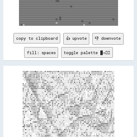
▓▓▓▓▓▓▓▓▓▓▓▓▓▓▓▓▓▓▓▓▓▓▓▓▓▓▓▓▓▓▓▓▓▓▓▓▓▓▓▓████▓▓▓▓▓▓▓▓▓▓▓▓▓▓▓▓▓▓▓▓▓▓▓▓▓▓▓▓▓▓▓▓▓▓▓▓▓▓▓▓▓▓▓▓▓▓▓▓▓▓▓▓▓▓▓▓▓▓▓▓▓▓▓▓

▓▓▓▓▓▓▓▓▓▓▓▓▓▓▓▓▓▓▓▓▓▓▓▓▓▓▓▓▓▓▓▓▓▓▓▓▓▓▓▓▓▓▓▓▓▓▓▓▓▓▓▓▓▓▓▓▓▓▓▓▓▓▓▓▓▓▓▓▓▓▓▓▓▓▓▓▓▓▓▓▓▓▓▓▓▓▓▓▓▓▓▓▓▓▓▓▓▓▓▓▓▓▓▓▓▓▓▓

▓▓▓▓▓▓▓▓▓▓▓▓▓▓▓▓▓▓▓▓▓▓▓▓▓▓▓▓▓▓▓▓▓▓▓▓▓▓▓▓▓▓▓▓▓▓▓▓▓▓▓▓▓▓▓▓▓▓▓▓▓▓▓▓▓▓▓▓▓▓▓▓▓▓▓▓▓▓▓▓▓▓▓▓▓▓▓▓▓▓▓▓▓▓▓▓▓▓▓▓▓▓▓▓▓▓▓▓

▓▓▓▓▓▓▓▓▓▓▓▓▓▓▓▓▓▓▓▓▓▓▓▓▓▓▓▓▓▓▓▓▓▓▓▓▓▓▓▓▓▓▓▓▓▓▓▓▓▓▓▓▓▓▓▓██▓▓▓▓▓▓▓▓▓▓▓▓▓▓▓▓▓▓▓▓▓▓▓▓▓▓▓▓▓▓▓▓▓▓▓▓▓▓▓▓▓▓▓▓▓▓▓▓▓▓

▓▓▓▓▓▓▓▓▓▓▓▓▓▓▓▓▓▓▓▓▓▓▓▓▓▓▓▓▓▓▓▓▓▓▓▓▓▓▓▓▓▓▓▓▓▓▓▓▓▓▓▓▓▓▓▓▓▓▓▓▓▓▓▓▓▓▓▓▓▓▓▓▓▓▓▓▓▓▓▓▓▓▓▓▓▓▓▓▓▓▓▓▓▓▓▓▓▓▓▓▓▓▓▓▓▓▓▓

▓▓▓▓▓▓▓▓▓▓▓▓▓▓▓▓▓▓▓▓▓▓▓▓▓▓▓▓▓▓▓▓▓▓▓▓▓▓▓▓▓▓▓▓▓▓▓▓▓▓▓▓▓▓▓▓▓▓▓▓▓▓▓▓▓▓▓▓▓▓▓▓▓▓▓▓▓▓▓▓▓▓▓▓▓▓▓▓▓▓▓▓▓▓▓▓▓▓▓▓▓▓▓▓▓▓▓▓

▓▓▓▓▓▓▓▓▓▓▓▓▓▓▓▓▓▓▓▓▓▓▓▓▓▓▓▓▓▓▓▓▓▓▓▓▓▓▓▓▓▓▓▓▓▓▓▓▓▓▓▓▓▓▓▓▓▓▓▓▓▓▓▓▓▓▓▓▓▓▓▓▓▓▓▓▓▓▓▓▓▓▓▓▓▓▓▓▓▓▓▓▓▓▓▓▓▓▓▓▓▓▓▓▓▓▓▓

▓▓▓▓▓▓▓▓▓▓▓▓▓▓▓▓▓▓▓▓▓▓▓▓▓▓▓▓▓▓▓▓▓▓▓▓▓▓▓▓▓▓▓▓▓▓▓▓▓▓▓▓▓▓▓▓▓▓▓▓▓▓▓▓▓▓▓▓▓▓▓▓▓▓▓▓▓▓▓▓▓▓▓▓▓▓▓▓▓▓▓▓▓▓▓▓▓▓▓▓▓▓▓▓▓▓▓▓

▓▓▓▓▓▓▓▓▓▓▓▓▓▓▓▓▓▓▓▓▓▓▓▓▓▓▓▓▓▓▓▓▓▓▓▓▓▓▓▓▓▓▓▓▓▓▓▓▓▓▓▓▓▓▓▓▓▓▓▓▓▓▓▓▓▓▓▓▓▓▓▓▓▓▓▓▓▓▓▓▓▓▓▓▓▓▓▓▓▓▓▓▓▓▓▓▓▓▓▓▓▓▓▓▓▓▓▓

▓▓▓▓▓▓▓▓▓▓▓▓▓▓▓▓▓▓▓▓▓▓▓▓▓▓▓▓▓▓▓▓▓▓▓▓▓▓▓▓▓▓▓▓██▓▓▓▓▓▓▓▓▓▓▓▓▓▓▓▓▓▓▓▓▓▓▓▓▓▓▓▓▓▓▓▓▓▓▓▓▓▓▓▓▓▓▓▓▓▓▓▓▓▓▓▓▓▓▓▓▓▓▓▓▓▓

▓▓▓▓▓▓▓▓▓▓▓▓▓▓▓▓▓▓▓▓▓▓▓▓▓▓▓▓▓▓▓▓▓▓▓▓▓▓▓▓██▓▓██▓▓▓▓▓▓▓▓▓▓▓▓▓▓▓▓▓▓▓▓▓▓▓▓▓▓▓▓▓▓▓▓▓▓▓▓▓▓▓▓▓▓▓▓▓▓▓▓▓▓▓▓▓▓▓▓██▓▓▓▓

▓▓▓▓▓▓▓▓▓▓▓▓▓▓▓▓▓▓▓▓▓▓▓▓▓▓▓▓▓▓▓▓▓▓▓▓▓▓▓▓▓▓▓▓▓▓▓▓▓▓▓▓▓▓▓▓▓▓▓▓▓▓▓▓▓▓▓▓██▓▓▓▓▓▓▓▓▓▓▓▓▓▓▓▓▓▓▓▓▓▓▓▓▓▓▓▓▓▓▓▓▓▓▓▓▓▓

▓▓▓▓▓▓▓▓▓▓▓▓▓▓▓▓▓▓▓▓▓▓▓▓▓▓▓▓▓▓▓▓▓▓▓▓▓▓▓▓▒▒▓▓▓▓▓▓▓▓▓▓▓▓▓▓▓▓▓▓▓▓▓▓▓▓▓▓▓▓▓▓▓▓▓▓██▓▓▓▓▓▓▓▓▓▓▓▓▓▓▓▓▓▓▓▓▓▓▓▓▓▓▓▓▓▓

copy to clipboard
👍 upvote
👎 downvote
fill: spaces
toggle palette ▓→✊🏽
▒▒▒▒▒▒▓▓▒▒░░▒▒▒▒▒▒▒▒██▒▒▒▒░░▒▒▒▒░░░░▓▓░░▓▓▒▒▓▓▒▒▒▒▒▒▒▒▒▒▒▒██░░▒▒▒▒▒▒▒▒▒▒▒▒▒▒▒▒▒▒▒▒▒▒░░░░▓▓▒▒░░░░░░░░▒▒░░░░▒▒░░░░▒▒▓▓▒▒▓▓▒▒▓▓▒▒▒▒▒▒░░  ██░░▒▒▒▒▒▒▒▒░░░░
░░▓▓▓▓▒▒░░░░▒▒▒▒▒▒▒▒▒▒▓▓▒▒▒▒▒▒▒▒▒▒▒▒░░░░░░░░▒▒░░▓▓░░▒▒░░░░░░▒▒▒▒▒▒░░▓▓▒▒▒▒░░▓▓░░▓▓▒▒▒▒▒▒▒▒░░▓▓░░▒▒░░▓▓░░▓▓░░▓▓░░▒▒▒▒▒▒▒▒▒▒▒▒▒▒▒▒▒▒░░▒▒░░░░░░░░░░░░▒▒░░
▒▒▒▒▓▓░░▒▒▒▒▓▓▒▒▒▒▓▓▒▒▒▒▒▒▒▒░░▒▒░░░░▒▒░░▒▒░░░░░░░░░░░░░░░░▒▒░░░░▒▒░░▒▒░░▒▒░░░░░░░░░░▒▒░░░░░░▒▒░░░░░░░░░░░░░░░░██░░▒▒▒▒▒▒░░▒▒▒▒▒▒▒▒░░▒▒░░▒▒▒▒░░▒▒░░░░░░
▒▒░░▓▓▒▒▒▒▓▓▓▓▒▒▒▒▓▓░░▓▓▒▒▓▓░░▒▒░░▒▒░░▒▒░░▒▒░░░░▒▒▒▒░░▒▒░░░░▒▒░░░░  ▒▒░░▒▒░░░░░░░░░░▓▓░░▒▒░░▒▒░░░░░░░░░░░░░░▓▓▒▒░░░░░░░░░░░░░░░░░░░░▓▓░░░░▒▒░░▒▒░░░░▒▒
  ▒▒▓▓▒▒▓▓▒▒▒▒▒▒▒▒▒▒▒▒▓▓▒▒▒▒░░▓▓░░░░░░░░▒▒░░░░▒▒▓▓▓▓░░▒▒░░██░░▒▒▒▒░░░░░░░░░░░░░░░░▒▒░░░░░░░░░░▒▒░░▒▒░░▒▒▒▒▒▒▒▒▒▒▒▒  ░░░░  ░░░░░░░░▒▒░░░░▒▒░░▒▒░░▒▒░░░░
░░░░▒▒▓▓▓▓▓▓▓▓▒▒▒▒▒▒▒▒▒▒▒▒▓▓░░▒▒▒▒▒▒░░░░░░░░░░░░░░▒▒░░▒▒▒▒▒▒▒▒░░░░▒▒  ░░░░░░▒▒░░▒▒▒▒▒▒▒▒░░▓▓░░░░░░▓▓▓▓░░▒▒▒▒▒▒▒▒▒▒░░░░  ▒▒░░░░▓▓▒▒▒▒▒▒░░▒▒▒▒░░░░▒▒░░▒▒
  ░░░░▓▓▒▒██▒▒▒▒▒▒▒▒▒▒▒▒░░▒▒░░░░▒▒▒▒▓▓▒▒░░░░░░░░░░░░▒▒▒▒▒▒▒▒░░▓▓░░░░░░░░░░▒▒░░▒▒▓▓░░▒▒░░░░░░▒▒░░░░░░▒▒░░▓▓▒▒▒▒▒▒░░░░  ░░▒▒░░░░▒▒▓▓░░░░░░░░▒▒░░░░░░▒▒▒▒
      ▒▒▒▒▓▓▓▓▓▓▒▒▓▓▒▒▒▒▒▒▒▒▒▒░░▓▓▒▒░░░░▓▓░░▒▒▓▓▒▒░░░░░░▒▒▒▒▒▒▒▒▒▒░░░░░░░░▒▒░░▓▓▒▒░░██░░▒▒░░▓▓░░▒▒░░░░▒▒▒▒▒▒▓▓▒▒░░░░  ░░░░░░▒▒▒▒▒▒░░▓▓░░░░░░▓▓░░░░▒▒░░
▓▓  ▒▒░░▒▒▓▓▓▓▓▓██▒▒▒▒▓▓▒▒░░░░░░▒▒▒▒▓▓▒▒░░▒▒░░░░░░░░░░░░▒▒░░▒▒░░░░▓▓░░░░░░░░░░▒▒░░▒▒░░▒▒░░░░▒▒▒▒░░░░▓▓▓▓░░▒▒▒▒░░▓▓░░░░░░▒▒░░▒▒██░░░░▒▒░░▒▒░░▓▓▒▒▒▒░░░░
▒▒▒▒▒▒░░▒▒▓▓▓▓▓▓██▒▒▒▒▒▒▒▒░░░░▒▒░░▓▓▒▒▒▒▒▒▒▒▒▒░░░░░░░░▒▒░░░░▒▒░░▒▒▒▒░░░░░░░░░░░░░░░░░░░░▒▒▒▒░░▒▒▒▒░░▒▒▒▒░░░░▒▒▒▒▒▒▒▒▒▒░░  ▓▓░░░░░░░░░░░░░░▒▒░░▓▓░░▒▒░░
░░▒▒▒▒▒▒░░▓▓▓▓▓▓▓▓████▒▒▓▓░░░░▓▓▓▓▒▒░░▒▒▓▓▓▓▒▒▒▒▓▓░░▒▒░░░░▒▒░░░░░░░░▒▒▒▒░░░░░░░░░░░░▒▒░░░░▒▒░░▒▒░░▒▒░░▒▒▒▒░░▒▒▓▓░░▓▓▒▒░░░░▓▓░░░░░░░░▒▒▓▓░░▒▒░░▒▒▒▒░░▒▒
▓▓░░░░░░▒▒░░▒▒██▓▓▓▓▓▓▓▓▒▒▒▒▒▒▒▒▓▓▓▓░░▓▓▒▒▓▓▒▒▒▒▒▒▒▒░░░░▒▒░░░░▒▒░░░░▒▒▒▒▒▒░░░░▓▓░░▒▒░░▓▓░░▒▒▒▒░░▒▒▒▒▒▒▒▒░░▓▓▒▒▓▓░░▓▓▒▒░░▓▓▒▒░░▓▓░░▒▒░░▓▓░░▒▒░░▒▒▓▓░░▒▒
▓▓░░▒▒░░▓▓░░░░▓▓▓▓▒▒▒▒▒▒░░░░░░░░░░░░▒▒▒▒██▒▒▓▓▒▒▒▒░░░░░░░░░░░░░░░░▒▒▒▒░░▒▒░░▒▒░░░░▒▒░░▓▓░░▒▒▒▒░░▓▓░░▒▒░░▒▒░░▒▒▒▒░░▓▓░░██░░▒▒▒▒░░░░▒▒░░▒▒▒▒▒▒▒▒▓▓▓▓▓▓▒▒
▒▒░░░░░░▓▓░░░░░░████▓▓▒▒░░░░░░░░░░░░▓▓░░▒▒▓▓▒▒░░░░░░▒▒░░▒▒░░░░░░░░░░░░▒▒░░▒▒▒▒░░░░░░░░▒▒▒▒▒▒▒▒▓▓░░░░░░    ▒▒░░    ░░░░▓▓▓▓░░▒▒░░▓▓░░▒▒░░▒▒░░▒▒▓▓▒▒░░▒▒
░░░░░░▓▓░░▒▒░░░░▒▒▓▓▓▓▒▒░░░░░░░░▒▒░░░░░░▒▒░░▒▒▒▒▒▒░░░░░░▓▓░░░░▒▒░░░░▓▓▓▓▓▓▒▒░░▒▒▒▒░░░░░░▒▒░░▒▒▒▒░░░░▒▒░░  ░░░░░░▒▒░░▓▓▒▒▓▓░░▒▒░░▒▒▒▒░░░░░░░░██░░▒▒░░░░
░░░░░░██░░░░░░██░░▓▓▓▓▓▓▒▒▒▒░░░░░░░░░░▓▓░░░░▓▓░░▓▓░░▒▒░░░░▒▒▒▒▓▓▓▓██▒▒░░░░░░▒▒░░░░▒▒░░░░  ░░▒▒░░░░▒▒░░░░  ▒▒  ▒▒░░░░▒▒░░▓▓░░▒▒▒▒░░▒▒░░░░░░▓▓▒▒░░░░▒▒  
░░░░▒▒▓▓░░░░▒▒▒▒░░░░▓▓▓▓▒▒░░▒▒░░▒▒  ▒▒░░▒▒░░░░░░▒▒░░░░▓▓▒▒██▓▓▓▓▒▒▒▒▒▒▒▒▒▒░░▒▒░░▒▒░░░░░░▒▒░░░░  ▒▒░░░░░░  ▒▒▒▒░░░░▒▒▒▒▓▓▒▒▒▒░░░░▒▒░░▒▒▒▒░░▓▓░░▓▓▒▒▓▓  
▒▒░░░░▒▒░░░░▒▒░░▒▒▒▒░░▓▓▒▒░░░░░░░░▒▒░░  ░░░░▒▒░░░░░░▒▒▓▓░░██▒▒░░▒▒▒▒▒▒▒▒▒▒░░░░░░░░░░▒▒▒▒░░░░▒▒░░▓▓░░░░░░  ░░░░░░░░▒▒▒▒▓▓░░▓▓░░░░░░░░░░░░▓▓░░▒▒░░▒▒░░▒▒
▒▒░░▓▓░░▒▒░░▒▒▓▓░░▒▒▒▒▒▒▓▓▒▒░░░░▒▒▒▒░░░░░░░░  ░░░░▒▒▒▒░░░░░░▒▒▒▒▒▒▒▒▒▒░░▒▒░░▒▒▒▒▒▒░░▓▓░░░░██░░▒▒██░░░░░░░░░░░░░░▒▒▓▓▓▓▒▒▒▒▒▒░░▒▒░░▒▒░░██▓▓▓▓░░░░░░░░▓▓
░░░░▓▓░░▒▒░░░░▒▒▒▒██░░▒▒▓▓▒▒▒▒░░▒▒▓▓▒▒░░▒▒  ░░▓▓▓▓▒▒▒▒░░▒▒▒▒░░▒▒▒▒▒▒▒▒░░▒▒▒▒░░▒▒▒▒▒▒▒▒░░░░░░░░██▓▓░░▒▒░░▒▒▒▒▒▒▓▓▒▒▒▒▒▒▒▒▒▒░░░░░░░░░░▒▒██▒▒▓▓░░▓▓▒▒░░░░
▓▓░░▒▒░░░░░░░░▒▒▒▒▒▒▒▒░░░░▒▒▒▒▒▒░░░░▒▒  ░░▓▓▓▓░░▓▓░░░░▓▓░░░░░░▒▒░░▒▒▓▓░░▒▒░░░░▓▓▓▓▒▒▓▓▒▒░░▒▒░░▒▒▒▒░░▒▒▒▒▓▓▒▒▒▒▒▒░░░░▓▓▒▒▒▒▒▒░░░░▒▒▓▓██░░▒▒▒▒▓▓▓▓░░▒▒░░
▒▒▓▓▒▒░░▓▓▒▒▒▒▒▒▒▒▓▓░░░░▒▒▒▒▓▓▒▒▓▓▒▒░░▒▒▒▒▓▓░░░░▓▓░░▓▓░░░░▓▓░░░░▓▓░░▒▒░░▒▒░░▒▒▒▒▒▒▓▓░░▒▒░░░░▒▒▓▓▒▒▓▓▒▒▒▒░░▒▒▓▓▓▓▒▒▒▒░░░░▓▓░░▒▒░░░░██▒▒▓▓░░▓▓░░▓▓░░░░░░
░░░░▓▓▒▒░░▒▒▒▒▒▒▒▒▒▒▒▒░░▓▓▒▒▓▓▒▒▒▒░░▒▒▒▒░░▒▒▓▓░░▓▓░░▒▒░░▓▓░░░░▓▓▒▒░░▓▓░░░░░░░░▒▒░░░░▒▒████▓▓▒▒▒▒▒▒░░▒▒▒▒▒▒▒▒▒▒▒▒██░░▒▒▒▒▒▒  ░░  ▒▒░░▒▒░░░░▒▒░░░░░░░░░░
░░▓▓▒▒▓▓██░░▒▒▒▒▓▓▓▓▓▓▒▒░░▒▒▓▓▒▒▓▓▓▓▒▒▒▒▒▒▒▒░░░░▒▒░░░░░░▒▒░░▓▓░░░░░░▒▒░░▒▒▒▒▒▒██▓▓▒▒▓▓▒▒▒▒▓▓▓▓▒▒░░▒▒▒▒▒▒▓▓▒▒▒▒▒▒░░▒▒▒▒▒▒░░  ░░░░  ░░░░░░░░▒▒░░▒▒░░░░░░
▓▓▒▒░░░░░░▒▒░░▓▓▒▒▒▒▒▒▒▒▒▒▓▓  ░░██▓▓▒▒▒▒▓▓░░▒▒░░▒▒░░░░░░░░▒▒░░░░▓▓▒▒░░▒▒▒▒▓▓▒▒▒▒▒▒▒▒▒▒▒▒▓▓▒▒▒▒▒▒░░▓▓░░░░▓▓▒▒▒▒▒▒▒▒▒▒▒▒▒▒░░░░  ▓▓░░    ▒▒░░░░░░░░░░░░░░
░░░░░░  ▒▒▒▒░░▒▒▒▒▓▓▒▒▒▒░░██░░░░░░▒▒▒▒▒▒▒▒▒▒▒▒▒▒▒▒░░░░▒▒░░░░░░░░░░▒▒░░▓▓▒▒▓▓▒▒▓▓▒▒▒▒▒▒▒▒▒▒▓▓▒▒░░░░░░░░▒▒░░░░▒▒▓▓▒▒▒▒▒▒▒▒░░▒▒░░░░▒▒▓▓▒▒▓▓▒▒░░  ░░▒▒▒▒░░
▓▓░░▓▓▒▒    ██░░▒▒▒▒▒▒▒▒▓▓▓▓  ░░  ▓▓▒▒▓▓▒▒▒▒▒▒▒▒░░░░░░▒▒░░▒▒░░░░▒▒▓▓░░▒▒░░░░▓▓▒▒▒▒▒▒▓▓▒▒▒▒▒▒▒▒░░░░░░░░░░▒▒░░░░░░▒▒▒▒▒▒░░░░░░▓▓▒▒▓▓██▒▒▒▒░░  ▒▒  ▓▓░░░░
▒▒░░▒▒  ░░  ░░░░▒▒▓▓▓▓▒▒██░░░░░░    ▓▓▓▓▒▒▓▓▒▒▒▒░░░░░░▓▓░░░░▒▒░░██░░░░▒▒░░░░▒▒░░▓▓▒▒▒▒▓▓▒▒▓▓▒▒░░▒▒░░▒▒░░▒▒░░░░▒▒░░▒▒▒▒▒▒████▓▓░░▓▓░░▒▒▓▓░░░░▓▓░░▓▓▒▒░░
▒▒▒▒  ░░░░  ▒▒▓▓▒▒▒▒▒▒▒▒▓▓▒▒░░░░░░  ░░▒▒▓▓▒▒▒▒▒▒▒▒░░░░░░▒▒▓▓▓▓░░░░▒▒░░░░░░░░░░▓▓▓▓▒▒██▒▒▓▓▒▒▒▒░░▒▒░░░░░░░░▒▒░░▒▒▒▒▒▒▒▒░░░░▒▒▒▒▓▓▒▒▒▒██▒▒▒▒░░▒▒░░▓▓░░░░
░░▒▒  ░░░░░░░░░░░░▒▒▓▓▒▒▓▓░░░░░░░░░░░░▒▒▓▓▒▒▒▒▒▒▒▒▒▒▒▒░░▓▓░░░░░░░░░░░░  ░░░░░░░░░░░░░░▓▓▓▓▒▒░░░░░░██▓▓██▓▓██▓▓▒▒▓▓░░▒▒░░▒▒░░▒▒░░▒▒▓▓▓▓▒▒▒▒▒▒▒▒░░██░░░░
░░▓▓    ░░░░░░  ░░░░▒▒▒▒▓▓░░░░░░░░  ░░  ▓▓▓▓▓▓▓▓░░░░▒▒░░▓▓░░░░░░░░▒▒░░░░░░░░▒▒░░▓▓░░░░░░░░▓▓▓▓██▓▓▒▒▒▒▒▒▒▒▒▒▒▒▓▓▒▒▒▒▒▒▒▒▒▒▒▒░░░░░░░░░░▓▓░░▒▒░░░░▓▓░░▒▒
▒▒░░      ░░▒▒▓▓░░▒▒░░░░██▓▓▒▒▓▓▒▒▒▒▒▒▒▒▒▒▓▓▒▒▒▒░░▒▒░░░░░░░░░░░░░░░░░░░░░░░░▓▓▓▓▒▒░░░░░░▓▓▓▓▒▒▒▒▒▒▒▒▓▓▒▒▒▒▒▒▒▒▒▒▒▒▒▒░░░░▒▒▒▒▒▒░░░░▒▒░░▒▒▒▒░░░░▓▓▒▒▒▒▓▓
▒▒  ░░░░▒▒░░▓▓  ░░░░░░░░▒▒▒▒▓▓▒▒▒▒░░░░░░▓▓▒▒▒▒▒▒▒▒▒▒░░▒▒░░░░░░░░░░▒▒░░░░░░░░░░▒▒░░▒▒▒▒▓▓▒▒▒▒▒▒▒▒▓▓▓▓░░▒▒░░▒▒▒▒▒▒▒▒░░▓▓░░▒▒░░▓▓░░░░░░▒▒░░░░▒▒░░██▒▒▒▒▒▒
▓▓░░░░░░░░  ░░  ▒▒▓▓██▓▓▒▒▓▓▒▒▒▒░░▒▒▒▒░░▒▒░░▒▒██▒▒░░▓▓░░░░░░▒▒░░▒▒░░░░░░░░░░░░  ░░▓▓▒▒▒▒░░▒▒░░▓▓░░░░▓▓▓▓░░▓▓▒▒░░▓▓░░▒▒▒▒▒▒▒▒▒▒██▒▒▒▒▒▒░░░░▒▒▒▒▓▓▒▒▒▒▒▒
▒▒░░░░  ░░  ▓▓▒▒░░░░░░░░▒▒▒▒▒▒▒▒▒▒▒▒░░▓▓▒▒▒▒░░▓▓▒▒░░░░░░░░░░░░▒▒░░▒▒░░    ░░░░▓▓▓▓▒▒▒▒▒▒▒▒▒▒░░▒▒░░▓▓░░░░▓▓▓▓░░▒▒▒▒▒▒▓▓▒▒▒▒▒▒░░▒▒▓▓▓▓▓▓▓▓▓▓▓▓▒▒▒▒▒▒░░▓▓
░░██░░▓▓▒▒▓▓▒▒▒▒░░░░▒▒░░▒▒░░▓▓▒▒▒▒▒▒▒▒░░░░░░░░▒▒▒▒▒▒░░░░░░░░▒▒░░░░▒▒░░░░░░░░▒▒▓▓▒▒▓▓▒▒▒▒▒▒▓▓░░░░▒▒░░▒▒░░░░░░██▓▓░░▓▓░░░░▒▒▓▓██▓▓██▓▓▓▓▒▒▓▓▓▓▒▒▒▒░░▒▒░░
██▓▓░░▒▒▓▓▓▓░░▓▓░░░░▓▓▒▒░░▓▓▒▒░░▒▒▒▒▓▓▒▒░░░░▓▓  ░░▒▒▒▒▒▒░░░░░░░░░░░░░░░░▒▒▒▒▒▒▒▒▒▒▓▓▒▒▒▒░░▒▒░░░░░░░░░░░░░░▓▓░░▒▒▒▒▓▓▒▒██▓▓▒▒▓▓▓▓▒▒▒▒▓▓▒▒▒▒▒▒▒▒░░░░▒▒░░
░░▒▒  ░░░░  ░░▒▒▒▒░░▒▒░░░░▒▒░░░░▓▓▓▓▒▒▒▒▒▒░░▒▒  ░░░░▒▒▒▒▒▒░░▒▒░░░░  ░░▒▒░░▒▒░░░░▓▓▒▒▓▓░░▒▒▒▒░░▒▒░░░░░░░░░░░░░░▒▒░░░░▓▓▒▒▒▒▓▓▒▒▒▒▓▓▒▒▒▒▓▓▒▒▒▒▒▒░░░░▒▒░░
▒▒░░██░░░░▒▒░░▒▒▒▒░░░░░░░░▒▒▒▒▒▒░░░░▒▒▓▓▒▒▒▒░░░░░░▒▒▒▒▒▒██▒▒▓▓▒▒░░░░██▒▒▒▒▒▒▒▒░░░░░░▒▒░░▒▒░░  ▒▒▒▒░░░░░░▓▓░░░░░░░░░░▒▒░░▒▒▓▓▓▓▒▒▒▒▒▒▒▒▒▒▒▒▒▒░░░░░░▒▒░░
▒▒░░  ░░░░░░  ░░▒▒░░░░░░░░░░▒▒▒▒▒▒░░░░▓▓▒▒▒▒░░░░▒▒░░░░▒▒▒▒▓▓░░▒▒▒▒▓▓▒▒░░▓▓░░██░░▒▒▒▒▒▒░░░░░░░░░░░░░░░░▒▒░░░░░░░░░░░░░░░░░░░░░░▓▓▒▒▒▒▒▒▒▒▒▒▒▒░░░░▒▒▒▒▓▓
░░░░▓▓░░░░░░░░░░░░░░░░░░▒▒░░░░░░░░░░▒▒▓▓▒▒░░░░░░▓▓▒▒▒▒▒▒▒▒▒▒░░██▓▓▒▒▒▒▒▒░░░░▒▒░░▓▓▒▒░░░░▒▒░░░░░░▒▒░░▓▓▒▒▒▒░░░░▒▒▒▒  ░░░░░░░░░░░░▒▒▒▒▓▓▒▒▒▒▒▒▒▒▒▒▓▓▓▓▒▒
▒▒░░░░░░░░▒▒░░░░    ░░▒▒░░▓▓░░▒▒░░▒▒░░▒▒▒▒▒▒▒▒░░░░░░░░░░▒▒▓▓██▓▓▒▒▒▒▒▒▒▒░░▒▒░░░░▒▒  ▒▒░░▒▒░░░░░░▓▓▒▒░░░░▓▓░░░░▒▒░░  ░░  ▒▒  ▒▒░░░░░░░░░░▒▒░░░░▒▒░░░░░░
░░░░░░▒▒░░  ▓▓░░  ░░  ░░░░▒▒░░▒▒▒▒░░▓▓▓▓▓▓▓▓▒▒░░░░  ░░░░▒▒▓▓▓▓▒▒▓▓▒▒▒▒▒▒░░░░░░▒▒░░░░░░░░▓▓░░░░▒▒░░▒▒▒▒░░▓▓▒▒▒▒▒▒░░░░▒▒░░▒▒▓▓░░░░▒▒░░░░░░░░░░▒▒▒▒  ▒▒░░
▒▒░░░░▒▒░░░░░░▒▒  ░░  ░░▒▒░░▒▒██▓▓████▓▓▒▒▒▒░░▓▓▒▒░░░░  ░░░░▓▓▓▓▓▓▒▒▒▒▒▒░░░░░░░░░░░░░░▒▒░░░░    ░░░░░░▓▓  ▒▒▒▒░░░░░░░░░░░░▒▒░░░░░░██░░░░░░  ░░░░░░  ▒▒
░░░░▓▓░░▒▒░░░░░░  ░░░░░░▒▒██▓▓▓▓▓▓░░▓▓░░░░▒▒░░▒▒░░░░▒▒░░  ░░▒▒▓▓▓▓▓▓▒▒▓▓▒▒░░░░▓▓░░░░░░░░░░▒▒▒▒░░▒▒  ░░░░  ░░░░░░░░░░░░░░░░▒▒░░██░░░░▒▒░░▒▒▒▒░░░░░░░░▒▒
░░▒▒░░▓▓▒▒░░░░  ░░░░▒▒▓▓▓▓░░▒▒░░░░▓▓▒▒░░▒▒▒▒▒▒░░▒▒░░░░░░▒▒░░  ▓▓▒▒▓▓▓▓▓▓░░▓▓░░▒▒░░░░▒▒░░██  ░░  ░░  ░░▒▒░░  ▒▒░░  ░░░░░░░░░░░░░░░░▓▓░░░░░░░░░░░░░░▒▒▒▒
░░▒▒▒▒▓▓░░░░░░▓▓▓▓░░░░░░░░░░░░▓▓░░▓▓░░▒▒▒▒░░░░░░░░░░▓▓░░░░░░  ▓▓▓▓▒▒▓▓▒▒░░▒▒░░▓▓░░░░▒▒░░▒▒░░░░      ░░    ░░░░░░░░░░    ▒▒░░▒▒░░░░▒▒  ▒▒░░▒▒░░░░▒▒▒▒░░
░░░░░░    ▒▒██▓▓░░▓▓  ░░▒▒░░░░░░░░▒▒▒▒░░▓▓░░▒▒░░░░▒▒▒▒░░▒▒░░░░▒▒  ▓▓▓▓▓▓▓▓▒▒░░░░▓▓▓▓▒▒░░░░▒▒░░░░  ▒▒░░░░░░░░  ░░▒▒░░  ░░░░    ░░  ░░░░░░  ▓▓  ░░░░░░▓▓
░░░░░░▓▓██▒▒▓▓░░░░░░▒▒░░░░░░░░▒▒░░░░░░░░██░░░░▒▒▒▒░░░░░░▓▓░░▓▓░░    ▓▓▓▓▒▒▒▒▓▓▒▒▓▓░░░░▓▓▒▒░░░░░░░░░░  ▒▒  ░░    ░░░░░░▒▒  ▒▒    ▒▒  ░░░░░░▒▒░░▒▒░░░░░░
░░▓▓▒▒▒▒▒▒░░░░▒▒▒▒  ▒▒  ░░▒▒░░▒▒░░▒▒▒▒░░▓▓░░░░▓▓▒▒▒▒░░░░░░▒▒██    ░░░░██▓▓▓▓▒▒▒▒▒▒▒▒▒▒▒▒░░▒▒░░░░  ░░▒▒▒▒░░▓▓    ░░  ░░▓▓░░▒▒  ▓▓░░░░░░  ▒▒░░░░  ░░░░▒▒
▒▒░░▓▓░░░░▓▓░░▒▒▒▒  ░░  ▒▒  ░░██░░░░▒▒▒▒▒▒░░░░░░▒▒▒▒▒▒░░░░░░▒▒░░▒▒▒▒░░▒▒██▓▓▒▒▓▓▒▒▒▒▒▒▒▒░░░░░░░░  ▒▒░░▒▒▓▓  ▒▒▒▒▓▓▒▒▓▓░░░░▒▒░░▒▒  ▓▓░░░░▒▒  ░░░░▒▒▓▓░░
▒▒░░░░▓▓░░▓▓░░░░▓▓    ░░░░░░░░░░░░▒▒░░▒▒░░░░░░░░▒▒░░▒▒░░░░▓▓▒▒▒▒░░░░░░░░▓▓▒▒▓▓▒▒▒▒▒▒▓▓░░▓▓░░░░▓▓  ░░░░░░▓▓  ▒▒▒▒██▒▒░░░░▒▒▒▒░░░░▒▒▒▒░░▒▒▒▒░░░░▒▒▒▒░░░░
▒▒░░░░░░▒▒▒▒▒▒░░▒▒      ░░    ▒▒░░▒▒░░▓▓▒▒░░▓▓░░▓▓▓▓██▓▓▓▓▒▒░░▒▒░░░░░░▒▒▓▓▒▒▓▓▒▒▓▓▒▒▒▒▓▓░░▒▒░░░░  ▒▒░░░░▒▒▒▒██▓▓░░▒▒▒▒▒▒░░░░▒▒░░▒▒░░  ░░░░░░░░░░▒▒░░▓▓
▒▒░░░░▒▒░░░░░░░░░░░░            ░░░░▒▒▓▓▓▓▓▓▓▓▓▓▓▓▓▓▒▒▒▒▒▒▒▒░░░░▓▓░░░░░░░░▒▒▒▒▒▒▒▒▓▓▒▒▓▓▒▒▓▓▒▒▒▒░░▓▓░░░░░░████░░▒▒▒▒░░▒▒░░░░▒▒░░▒▒░░▒▒▒▒░░░░██  ░░▓▓░░
▒▒▒▒░░▒▒▒▒▒▒░░░░░░░░░░  ░░    ░░▒▒▓▓▓▓▒▒▓▓▒▒▒▒▒▒▒▒▒▒▓▓▒▒▒▒▓▓░░▓▓░░░░░░▒▒░░░░░░▒▒▓▓▒▒▒▒▒▒▓▓▓▓▒▒▓▓░░░░░░▓▓██▒▒▒▒▒▒░░▒▒░░░░░░░░▒▒░░▓▓▓▓░░░░░░▓▓░░░░  ▓▓  
░░░░░░▒▒░░░░▒▒░░░░░░░░  ░░▒▒░░▓▓▓▓░░▒▒▒▒▒▒▒▒▒▒▒▒▒▒▒▒▒▒▒▒▒▒▒▒▒▒░░░░▓▓░░▒▒▒▒░░░░░░▓▓▒▒▒▒▓▓▒▒▒▒▒▒▓▓░░██▓▓▒▒▒▒▓▓▒▒▒▒▓▓▓▓▒▒▒▒▒▒░░░░▒▒░░▒▒░░▒▒▓▓░░░░    ▒▒  
░░▒▒  ░░░░▒▒▒▒░░  ░░  ░░████▓▓░░░░░░░░░░░░▒▒▒▒▒▒▒▒▓▓▒▒▒▒▒▒▒▒░░▒▒▓▓░░░░░░▒▒░░░░░░░░▓▓██▓▓▓▓▓▓▒▒▒▒██▓▓▒▒▒▒▒▒▒▒▒▒▒▒░░▓▓░░▒▒░░░░▒▒░░░░░░▒▒▒▒░░░░░░▒▒░░░░░░
░░░░  ▒▒░░▓▓░░░░░░  ██████▒▒░░▒▒░░▓▓░░▒▒░░▒▒▒▒▒▒▒▒▒▒▒▒▒▒▓▓░░░░░░░░▒▒▒▒░░░░░░░░░░  ██▓▓▓▓▓▓▓▓▒▒▒▒▓▓░░▓▓▓▓▒▒▒▒▒▒░░░░▒▒▒▒▒▒░░░░░░░░░░▓▓██░░▒▒▒▒░░░░░░░░  
░░▒▒░░  ░░▒▒░░░░▒▒██▒▒▓▓░░░░▒▒░░░░▓▓░░▒▒▒▒░░▒▒▒▒▓▓▒▒▒▒▒▒▓▓░░░░▒▒░░░░░░░░▒▒▒▒░░    ░░▒▒██▓▓▓▓▓▓▓▓▒▒▒▒▓▓▒▒▒▒▓▓▓▓▒▒▒▒▓▓▒▒▒▒░░░░░░▒▒▓▓▒▒▒▒░░░░▒▒░░░░░░░░░░
░░  ░░░░░░  ▒▒▒▒▒▒░░░░░░▒▒░░░░▒▒░░▒▒░░▒▒░░▓▓░░░░▓▓▒▒▓▓▒▒▒▒▒▒░░▓▓▒▒▒▒░░░░░░░░░░░░██▒▒▓▓▓▓▓▓▓▓▒▒▓▓▓▓▒▒▒▒▒▒▒▒▒▒░░▓▓▒▒▓▓▒▒▓▓▒▒░░▓▓▒▒▒▒▓▓░░░░▓▓▓▓░░░░░░▒▒  
░░▒▒  ░░░░░░░░▒▒░░░░░░░░  ░░░░░░░░▒▒░░░░▓▓▒▒▓▓░░▒▒▒▒▓▓▒▒▒▒▒▒░░▒▒░░░░▒▒░░░░▒▒▒▒▒▒  ░░▒▒░░▓▓▒▒▒▒▓▓▒▒▒▒▓▓▒▒▒▒▓▓░░░░▒▒░░▓▓▓▓▒▒░░░░░░░░░░▒▒░░░░▓▓░░▓▓░░░░░░
░░░░▒▒░░▒▒▒▒▒▒  ░░▒▒░░  ░░      ▒▒▒▒░░░░▒▒██▓▓▒▒▒▒▒▒▒▒▓▓▒▒░░██▒▒██▒▒▒▒▓▓▓▓██▓▓▒▒▒▒░░    ▒▒▒▒▓▓▓▓▒▒▒▒▓▓▒▒▓▓▒▒▒▒▒▒▒▒▒▒▒▒░░░░▒▒░░▒▒░░░░░░░░░░▒▒░░░░░░▒▒▒▒
▒▒▓▓▓▓▒▒██░░░░░░░░░░  ▒▒░░  ░░░░▓▓░░░░░░░░▓▓░░▒▒░░▒▒████▓▓▓▓██▓▓▒▒██▒▒▓▓░░░░░░▒▒    ░░░░▒▒▒▒▓▓▒▒▒▒▓▓▒▒▒▒▓▓▓▓▓▓▓▓██░░░░░░░░░░░░░░░░░░▒▒░░░░▓▓░░░░░░░░▒▒
▓▓██▒▒░░░░▒▒░░▒▒▒▒░░░░    ░░  ░░▓▓  ░░░░░░░░░░██▓▓▓▓▓▓▓▓░░▒▒▒▒▒▒░░░░▒▒░░▓▓░░▒▒░░░░  ░░░░    ▓▓▒▒▒▒▒▒▒▒▒▒▓▓▒▒▓▓▒▒▒▒▓▓▒▒▒▒▒▒▒▒░░░░▒▒▒▒░░▒▒░░▓▓░░▒▒░░██░░
▒▒░░░░▓▓░░░░▒▒▒▒░░▒▒  ▒▒▒▒░░▒▒  ▓▓░░░░░░▒▒▓▓▒▒▒▒▒▒▒▒▓▓░░▒▒░░▓▓░░▒▒▒▒▓▓░░▒▒▒▒▓▓░░▒▒░░░░░░░░  ░░▒▒▒▒▒▒▒▒▒▒▒▒▒▒▓▓▒▒▓▓░░▒▒░░░░░░░░░░▒▒▒▒░░░░░░░░▒▒▓▓▓▓░░░░
░░▒▒░░▓▓░░░░░░▒▒░░▒▒  ▒▒░░░░░░  ▒▒░░░░▓▓▓▓░░▒▒▒▒▓▓▒▒▓▓░░▒▒░░░░░░░░░░▓▓░░▒▒░░▓▓░░▒▒░░░░  ░░  ░░░░▒▒██░░▒▒▒▒▒▒▒▒▒▒▒▒▒▒░░░░▒▒░░░░▓▓▓▓▓▓░░▒▒▒▒▓▓▒▒▒▒░░▓▓░░
░░░░░░░░░░░░░░░░░░░░▒▒▒▒▒▒░░  ░░▒▒