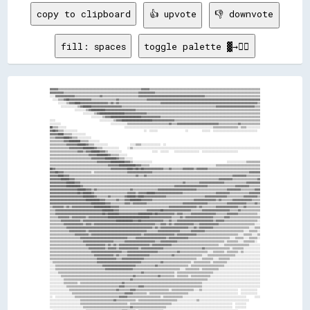
copy to clipboard
👍 upvote
👎 downvote
fill: spaces
toggle palette ▓→✊🏽
▓▓▓▓▓▓▒▒▒▒▒▒▒▒▒▒▒▒▒▒▒▒▒▒▒▒▒▒▒▒▒▒▒▒▒▒▒▒▒▒▒▒▒▒▒▒▒▒▒▒▒▒▒▒▒▒▒▒▒▒▒▒▒▒▒▒▓▓▓▓▓▓▒▒▒▒▒▒▒▒▒▒▒▒▒▒▒▒▒▒▒▒▒▒▒▒▒▒▒▒▒▒▒▒▒▒▒▒▒▒▒▒▒▒▒▒▒▒▒▒▒▒▒▒▒▒▒▒▒▒▒▒▒▒▒▒▒▒▒▒▒▒▒▒▒▒▒▒▒▒▒▒
▓▓▓▓▓▓▓▓▓▓▒▒▒▒▒▒▒▒▒▒▒▒▒▒▒▒▒▒▒▒▒▒▒▒▒▒▒▒▒▒▒▒▒▒▒▒▒▒▒▒▒▒▒▒▒▒▒▒▒▒▒▒▒▒▓▓▓▓▓▓▓▓▓▓▓▓▒▒▒▒▒▒▒▒▒▒▒▒▒▒▒▒▒▒▒▒▒▒▒▒▒▒▒▒▒▒▒▒▒▒▒▒▒▒▒▒▒▒▒▒▒▒▒▒▒▒▒▒▒▒▒▒▒▒▒▒▒▒▒▒▒▒▒▒▒▒▒▒▒▒▒▒
░░░░▓▓▓▓▓▓▓▓▓▓▓▓▓▓▒▒▒▒▒▒▒▒▒▒▒▒▒▒▒▒▒▒▓▓▒▒▒▒▒▒▒▒▒▒▒▒▒▒▒▒▒▒▒▒▒▒▒▒▒▒▓▓▓▓▓▓▓▓▓▓▓▓▓▓▓▓▓▓▓▓▓▓▓▓▓▓▓▓▓▓▓▓▓▓▓▓▓▓▓▓▓▓▓▓▓▓▓▓▒▒▒▒▒▒▒▒▒▒▒▒▒▒▒▒▒▒▒▒▒▒▒▒▒▒▒▒▒▒▒▒▒▒▒▒▒▒▒▒
  ░░░░▒▒▒▒▓▓██▓▓▓▓▓▓▓▓▓▓▓▓▓▓▓▓▒▒▒▒▒▒▒▒▒▒▒▒▒▒▒▒▒▒▓▓▒▒▒▒▒▒▒▒▒▒▒▒▒▒▒▒▒▒▒▒▓▓▓▓▓▓▓▓▓▓▓▓▓▓▓▓▓▓▓▓▓▓▓▓▓▓▓▓▓▓▓▓▓▓▓▓▓▓▓▓▓▓▓▓▓▓▓▓▓▓▓▓▓▓▓▓▓▓▓▓▓▓▓▓▓▓▓▓▓▓▓▓▓▓▓▓▓▓▓▓▓▓
      ░░░░░░▒▒▓▓▓▓████▓▓▓▓▓▓▓▓▓▓▓▓▓▓▓▓▓▓▓▓▒▒▓▓▒▒▓▓▒▒▒▒▒▒▒▒▒▒▒▒▒▒▒▒▒▒▒▒▒▒▒▒▒▒▒▒▒▒▓▓▓▓▓▓▓▓▓▓▓▓▓▓▓▓▓▓▓▓▓▓▓▓▓▓▓▓▓▓▓▓▓▓▓▓▓▓▓▓▓▓▓▓▓▓▓▓▓▓▓▓▓▓▓▓▓▓▓▓▓▓▓▓▓▓▓▓▓▓▒▒
        ░░░░░░░░░░░░▒▒▓▓██████▓▓▓▓▓▓▓▓▓▓▓▓▓▓▓▓▓▓▓▓▓▓▒▒▒▒▒▒▒▒▒▒▒▒▒▒▒▒▒▒▒▒▒▒▒▒▒▒▒▒▒▒▒▒▒▒▒▒▒▒▒▒▒▒▒▒▒▒▒▒▒▒▒▒▒▒▒▒▒▒▒▒▒▒▒▒▒▒▒▒▓▓▓▓▓▓▓▓▓▓▓▓▓▓▓▓▓▓▓▓▓▓▓▓▓▓▓▓▒▒▒▒
                  ░░░░░░░░▒▒▓▓██████████▓▓▓▓▓▓▓▓▓▓▓▓▓▓▓▓▓▓▓▓▓▓▒▒▒▒▒▒▒▒▒▒▒▒▒▒▒▒▒▒▒▒▒▒▒▒▒▒▒▒▒▒▒▒▒▒▒▒▒▒▒▒▒▒▒▒▒▒▒▒▒▒▒▒▒▒▒▒▒▒▒▒▒▒▒▒▒▒▒▒▒▒▒▒▒▒▒▒▒▒▒▒▒▒▒▒▒▒▒▒▒▒
                        ░░░░░░░░▒▒▓▓██████████████████▓▓▓▓▓▓▓▓▓▓▓▓▓▓▓▓▒▒▒▒▒▒▒▒▒▒▒▒▒▒▒▒▒▒▒▒▒▒▒▒▒▒▒▒▒▒▒▒▒▒▒▒▒▒▒▒▒▒▒▒▒▒▒▒▒▒▒▒▒▒▒▒▒▒▒▒▒▒▒▒▒▒▒▒▒▒▒▒▒▒▒▒▒▒▒▒▒▒
                              ░░░░░░░░▒▒▓▓▓▓██████████████████████▓▓▓▓▓▓▓▓▓▓▓▓▓▓▒▒▒▒▒▒▒▒▒▒▒▒▒▒▒▒▒▒▒▒▒▒▒▒▒▒▒▒▒▒▒▒▒▒▒▒▒▒▒▒▒▒▒▒▒▒▒▒▒▒▒▒▒▒▒▒▒▒▒▒▒▒▒▒▒▒▒▒▒▒▒▒
░░░░                                ░░░░░░░░░░▒▒▓▓▓▓██████████████████████▓▓▓▓▓▓▓▓▓▓▓▓▓▓▓▓▒▒▒▒▒▒▒▒▒▒▒▒▒▒▒▒▒▒▒▒▒▒▒▒▒▒▒▒▒▒▒▒▒▒▒▒▒▒▒▒▒▒▒▒▒▒▒▒▒▒▒▒▒▒▒▒▒▒▒▒▒▒
░░░░░░░░                                    ░░░░░░░░░░░░▒▒▒▒▒▒▒▒▒▒▒▒▒▒▒▒▒▒▒▒▒▒▒▒▒▒▒▒▒▒▓▓▒▒▒▒▓▓▓▓▓▓▓▓▓▓▓▓▓▓▓▓▓▓▓▓▓▓▓▓▓▓▓▓▓▓▒▒▒▒▒▒▒▒▒▒▒▒▒▒▓▓▒▒▒▒▒▒▒▒▒▒▒▒▒▒
██▒▒▒▒░░░░░░                                          ░░░░░░░░░░░░░░░░░░░░░░░░░░░░░░░░░░░░░░░░░░░░░░░░░░░░░░░░░░░░░░░░▒▒▒▒▒▒▒▒▒▒▒▒▒▒▒▒▒▒░░▒▒▒▒░░░░░░░░░░
▓▓██▓▓▒▒▒▒░░░░░░░░░░                                                ░░  ░░░░░░                    ░░          ░░░░░░  ░░░░░░░░░░░░░░░░░░░░░░░░░░░░░░░░  
▓▓▓▓▓▓████▒▒▒▒▒▒░░░░░░░░░░                                                                                                                              
▒▒▒▒▓▓▓▓▓▓████▓▓▒▒▒▒░░░░░░░░░░                                                                                                                          
▒▒▒▒▒▒▒▒▒▒▓▓▓▓████████▒▒▒▒▒▒░░░░░░░░                                                                                                                    
▒▒▒▒▒▒▒▒▒▒▒▒▓▓▓▓▓▓▓▓██████▓▓▒▒▒▒░░░░░░░░░░                ░░░░▒▒▒▒░░░░░░░░░░░░░░  ░░                                                                    
▒▒▒▒▒▒▒▒▒▒▒▒▒▒▓▓▓▓▓▓▓▓▓▓████████▓▓▒▒▒▒░░░░░░░░░░░░      ░░▒▒░░░░░░░░░░░░░░░░░░░░░░░░░░░░░░░░░░░░░░░░░░░░░░░░░░░░░░░░░░░░░░░░░░░░░░░░░░░░░░░░░░░░░░░░░░░░
▒▒▒▒▒▒▒▒▒▒▒▒▒▒▒▒▒▒▒▒▓▓▓▓▒▒▓▓▓▓██████▓▓▓▓▒▒░░░░░░░░░░                      ░░░░  ░░░░░░    ░░░░░░░░░░░░░░░░░░  ░░░░░░░░░░░░░░░░░░░░░░░░░░                
▒▒▒▒▒▒▒▒▒▒▒▒▒▒▒▒▒▒▒▒▒▒▒▒▒▒▒▒▓▓▓▓▓▓████████▓▓▒▒▒▒▒▒░░░░░░                                                                                                
▒▒▒▒▒▒▒▒▒▒▒▒▒▒▒▒▒▒▒▒▒▒▒▒▒▒▒▒▒▒▓▓▓▓▓▓▓▓▓▓████████▓▓▒▒▒▒░░░░░░                                                                                            
▒▒▒▒▒▒▒▒▒▒▒▒▒▒▒▒▒▒▒▒▒▒▒▒▒▒▒▒▒▒▒▒▒▒▓▓▓▓▓▓▓▓▓▓██████████▓▓▓▓▒▒░░░░░░░░░░░░░░                                                      ░░░░░░░░░░░░░░▒▒▒▒▒▒▒▒▒▒
▒▒▒▒▒▒▒▒▒▒▒▒▒▒▒▒▒▒▒▒▒▒▒▒▒▒▒▒▒▒▒▒▒▒▒▒▒▒▒▒▒▒▓▓▓▓▓▓▓▓████████████▓▓▓▓▒▒▒▒▒▒░░░░░░░░░░░░░░░░░░░░░░░░░░░░░░░░░░░░░░░░░░░░░░░░▒▒▒▒▒▒▒▒▒▒▒▒▒▒▒▒▒▒▒▒▒▒▒▒▒▒▒▒▒▒▒▒
██▓▓▒▒▒▒▒▒▒▒▒▒▒▒▒▒▒▒▒▒▒▒▒▒▒▒▒▒▒▒▒▒▒▒▒▒▒▒▒▒▒▒▓▓▓▓▓▓▓▓▓▓▓▓████▓▓██▓▓██▓▓▓▓▓▓▓▓▓▓▓▓▓▓▒▒▒▒▓▓▒▒▒▒▒▒▒▒▓▓▓▓▓▓▓▓▒▒▓▓▓▓▓▓▓▓▒▒▒▒▒▒▒▒▒▒▒▒▒▒▒▒▒▒▒▒▒▒▒▒▒▒▒▒▒▒▒▒▒▒▒▒▒▒
▓▓▓▓██▓▓▓▓▒▒▒▒▒▒▒▒▒▒▒▒▒▒▒▒▒▒▒▒░░▒▒▒▒▒▒▒▒▒▒▒▒▒▒▒▒▒▒▒▒▒▒▒▒▓▓▓▓▓▓▓▓▓▓▓▓▓▓▓▓▓▓▒▒▒▒▒▒▒▒▒▒▒▒▒▒▒▒▒▒▒▒▒▒▒▒▒▒▒▒▒▒▒▒▒▒▒▒▒▒▒▒▒▒▒▒▒▒▒▒▒▒▒▒▒▒▒▒▒▒▒▒▒▒▒▒▒▒▒▒▒▒▓▓▓▓▓▓▓▓
▓▓▓▓▓▓████▓▓▓▓▒▒▒▒▒▒▒▒▒▒▒▒▒▒▒▒▒▒▒▒▒▒▒▒▒▒▒▒▒▒▒▒▒▒▒▒▒▒▒▒▒▒▒▒▒▒▒▒▓▓▒▒▒▒▓▓▒▒▒▒▒▒▒▒▒▒▒▒▒▒▒▒▒▒▒▒▒▒▒▒▒▒▒▒▒▒▒▒▒▒▒▒▒▒▒▒▒▒▒▒▒▒▒▒▒▒▒▒▒▒▒▒▒▒▒▒▒▒▓▓▓▓▓▓▓▓▓▓▒▒▒▒▒▒▒▒▒▒
▓▓▓▓▓▓▓▓██████▓▓▓▓▒▒▒▒▒▒▒▒▒▒▒▒▒▒▒▒▒▒▒▒▒▒▒▒▒▒▒▒▒▒▒▒▒▒▒▒▒▒▒▒▒▒▒▒▒▒▒▒▒▒▒▒▒▒▒▒▒▒▒▒▒▒▒▒▒▒▒▒▒▒▒▒▒▒▒▒▒▒▒▒▒▒▒▒▒▒▒▒▒▒▒▒▒▒▒▒▒▒▒▒▒▒▒▒▓▓▓▓▓▓▓▓▓▓▒▒▒▒▒▒▒▒▒▒▒▒▒▒▒▒▒▒▓▓
▓▓▓▓▓▓▓▓▓▓▓▓██████▓▓▓▓▒▒▒▒▒▒▒▒▒▒▒▒▒▒▒▒▒▒▒▒▒▒▒▒▒▒▒▒▒▒▒▒▒▒▒▒▒▒▒▒▒▒▒▒▒▒▒▒▒▒▒▒▒▒▒▒▒▒▒▒▒▒▒▒▒▒▒▒▒▒▒▒▒▒▓▓▒▒▒▒▒▒▒▒▒▒▓▓▓▓▓▓▓▓▓▓▓▓▓▓▓▓▓▓▒▒▒▒▒▒▒▒▒▒▒▒▒▒▒▒▓▓▓▓▓▓▓▓▓▓
▓▓▓▓▓▓▓▓▓▓▓▓██████████▓▓▒▒▒▒▒▒▒▒▒▒▒▒▒▒▒▒▒▒▒▒▒▒▒▒▒▒▒▒▒▒▒▒▒▒▒▒▒▒▒▒▒▒▒▒▒▒▒▒▒▒▒▒▒▒▒▒▒▒▒▒▒▒▒▒▒▒▓▓▓▓▓▓▓▓▓▓▓▓▓▓▓▓▓▓▓▓▓▓▓▓▒▒▒▒▒▒▒▒▒▒▒▒▒▒▒▒▒▒▒▒▓▓▓▓▓▓▓▓▓▓▒▒▒▒▒▒▒▒
▓▓▓▓▓▓▓▓▓▓▓▓▓▓▓▓▓▓▓▓██████▓▓▓▓▒▒▓▓▒▒▒▒▒▒▒▒▒▒▒▒▒▒▒▒▒▒▒▒▒▒▒▒▓▓▒▒▒▒▒▒▒▒▒▒▒▒▒▒▒▒▒▒▓▓▓▓▓▓▓▓▓▓▓▓▓▓▓▓▓▓▓▓▓▓▓▓▓▓▓▓▒▒▒▒▒▒▒▒▒▒▒▒▒▒▒▒▒▒▒▒▒▒▓▓▓▓▓▓▓▓▓▓▒▒▒▒▒▒▒▒▒▒▓▓▓▓
▓▓▓▓▓▓▓▓▓▓▓▓▓▓▓▓▓▓▓▓██▓▓██████▓▓▒▒▒▒▒▒▒▒▒▒▒▒▒▒▒▒▒▒▒▒▒▒▒▒▓▓▓▓▓▓▒▒▓▓▓▓▓▓██████▓▓▓▓▓▓▓▓▓▓▓▓▓▓▓▓▓▓▓▓▒▒▒▒▒▒▒▒▒▒▒▒▒▒▒▒▒▒▒▒▒▒▒▒▓▓▓▓▓▓▓▓▓▓▒▒▒▒▒▒▒▒▒▒▒▒▒▒▓▓▓▓▓▓▓▓
▓▓▓▓▓▓▓▓▓▓▓▓▓▓▓▓▓▓▓▓▓▓▓▓████████▓▓▒▒▒▒▒▒▒▒▓▓▒▒▒▒▒▒▒▒▒▒▓▓██████▓▓████▓▓▓▓▓▓▓▓▓▓▓▓▓▓▓▓▒▒▒▒▒▒▒▒▒▒▒▒▒▒▒▒▒▒▒▒▒▒▒▒▒▒▒▒▓▓▓▓▓▓▓▓▓▓▓▓▓▓▓▓▒▒▒▒▒▒▒▒▒▒▒▒▓▓▓▓▓▓▓▓▓▓▒▒
▓▓▓▓▓▓▓▓▓▓▓▓▓▓▓▓▓▓▓▓▓▓▓▓▓▓██████████▓▓▓▓▒▒▒▒▒▒▒▒▓▓▒▒▒▒▓▓▓▓████████▓▓▓▓▓▓▓▓▒▒▒▒▒▒▒▒▒▒▒▒▒▒▒▒▒▒▒▒▒▒▒▒▒▒▒▒▒▒▓▓▓▓▓▓▓▓▓▓▓▓▓▓▓▓▒▒▓▓▒▒▒▒▒▒▒▒▓▓▓▓▓▓▓▓▓▓▓▓▓▓▒▒▒▒▒▒
▓▓▓▓▓▓▓▓▓▓▓▓▓▓▓▓▓▓▓▓▓▓▓▓▓▓▓▓▓▓██████████▓▓▓▓▒▒▒▒▒▒▒▒▒▒▓▓▓▓▒▒▓▓▓▓▓▓▓▓▓▓▒▒▒▒▒▒▒▒▒▒▒▒▒▒▒▒▒▒▒▒▒▒▒▒▒▒▓▓▓▓▓▓▓▓▓▓▓▓▓▓▓▓▓▓▒▒▒▒▒▒▒▒▒▒▒▒▒▒▓▓▓▓▓▓▓▓▓▓▓▓▓▓▒▒▒▒▒▒▓▓▒▒
▒▒▓▓▓▓▓▓▓▓▒▒▓▓▒▒▓▓▓▓▓▓▓▓▓▓▓▓▓▓▓▓████████████▓▓▓▓▓▓▒▒▒▒▒▒▒▒▒▒▒▒▒▒▒▒▒▒▒▒▒▒▒▒▒▒▒▒▒▒▒▒▒▒▒▒▓▓▓▓▓▓▓▓▓▓▓▓▓▓▓▓▓▓▓▓▒▒▓▓▒▒▒▒▒▒▒▒▒▒▓▓▓▓▓▓▓▓▓▓▓▓▓▓▓▓▒▒▒▒▓▓▒▒▒▒▒▒▒▒▒▒
▒▒▒▒▓▓▓▓▓▓▓▓▓▓▓▓▓▓▓▓▓▓▓▓▓▓▓▓▓▓▓▓▓▓▓▓▓▓████████▓▓▓▓▒▒▒▒▒▒▒▒▒▒▒▒▒▒▒▒▒▒▒▒▓▓▓▓▓▓▓▓▓▓██▓▓▓▓▓▓▓▓▓▓▓▓▓▓▓▓▓▓▓▓▒▒▒▒▒▒▒▒▓▓▓▓▓▓▓▓▓▓▓▓▓▓▓▓▓▓▓▓▒▒▒▒▒▒▓▓▒▒▒▒▒▒▒▒▒▒▒▒▒▒
▒▒▒▒▓▓▓▓▓▓▓▓▓▓▓▓▓▓▓▓▓▓▓▓▓▓▓▓▓▓▓▓▓▓▓▓▓▓██▓▓████████▓▓▓▓▓▓▓▓▓▓▓▓▓▓██████████▓▓██▓▓▓▓▓▓▓▓▓▓▓▓▒▒▓▓▓▓▒▒▒▒▒▒▓▓▓▓▓▓▓▓▓▓▓▓▓▓▓▓▓▓▒▒▒▒▒▒▒▒▓▓▓▓▓▓▓▓▒▒▒▒▒▒▒▒▒▒▒▒▒▒░░
▒▒▒▒▒▒▓▓▓▓▓▓▓▓▒▒▓▓▓▓▓▓▓▓▓▓▒▒▓▓▓▓▓▓▓▓▓▓▓▓▓▓██████████████████████████████▓▓▓▓▓▓▓▓▓▓▓▓▓▓▓▓▒▒▒▒▒▒▓▓▒▒▓▓▓▓▓▓▓▓▓▓▓▓▓▓▓▓▓▓▓▓▒▒▒▒▒▒▒▒▓▓▓▓▒▒▒▒▒▒▒▒▒▒▒▒▒▒▒▒▒▒▒▒▒▒
▒▒▒▒▒▒▒▒▓▓▓▓▓▓▓▓▓▓▓▓▓▓▒▒▓▓▓▓▓▓▓▓▓▓▓▓▓▓▓▓▓▓▓▓▓▓▓▓████████████▓▓▓▓██▓▓▓▓▓▓▓▓▓▓▓▓▓▓▓▓▒▒▒▒▓▓▒▒▒▒▓▓▓▓▓▓▓▓▓▓▓▓▓▓▓▓▓▓▓▓▓▓▓▓▓▓▒▒▓▓▓▓▓▓▒▒▒▒▒▒▒▒▒▒▒▒▒▒▒▒▒▒▒▒▒▒▒▒░░
▒▒▒▒▒▒▒▒▒▒▓▓▓▓▓▓▓▓▓▓▓▓▓▓▒▒▓▓▓▓▒▒▓▓▓▓▓▓▓▓▓▓▓▓▓▓▓▓▓▓▓▓▓▓▓▓▓▓▓▓▓▓▓▓▓▓▓▓▓▓▓▓▓▓▓▓▒▒▒▒▓▓▓▓▒▒▓▓▒▒▓▓▓▓▓▓▓▓▓▓▓▓▓▓▒▒▒▒▓▓▓▓▓▓▓▓▓▓▓▓▓▓▒▒▒▒▒▒▒▒▒▒▒▒▒▒▒▒▒▒▒▒▒▒▒▒▒▒░░░░
▒▒▒▒▒▒▒▒▒▒▒▒▓▓▓▓▓▓▓▓▓▓▓▓▓▓▓▓▓▓▓▓▓▓▓▓▓▓▓▓▓▓▓▓▓▓▓▓▓▓▓▓▓▓▓▓▓▓▓▓▓▓▓▓▓▓▓▓▓▓▓▓▓▓▒▒▓▓▒▒▓▓▓▓▓▓▓▓▓▓▓▓▓▓▓▓▓▓▓▓▒▒▒▒▓▓▒▒▓▓▓▓▓▓▓▓▓▓▒▒▒▒▒▒▒▒▒▒▒▒▒▒▒▒▒▒▒▒▒▒▒▒▒▒░░░░▒▒▒▒
▒▒▒▒▒▒▒▒▒▒▒▒▒▒▓▓▓▓▓▓▓▓▓▓▓▓▒▒▓▓▓▓▓▓▓▓▓▓▓▓▓▓▓▓▓▓▓▓▓▓▓▓▓▓▓▓▓▓▓▓▓▓▓▓▓▓▓▓▓▓▒▒▒▒▒▒▒▒▓▓▓▓▓▓▓▓▓▓▓▓▓▓▓▓▒▒▒▒▒▒▒▒▓▓▓▓▓▓▓▓▓▓▒▒▒▒▒▒▒▒▒▒▒▒▒▒▒▒▒▒▒▒▒▒▒▒▒▒▒▒░░░░▒▒▒▒▒▒░░
▒▒▒▒▒▒▒▒▒▒▒▒▒▒▒▒▒▒▓▓▓▓▓▓▓▓▓▓▒▒▓▓▓▓▓▓▓▓▓▓▓▓▓▓▓▓▓▓▓▓▓▓▓▓▓▓▓▓▓▓▓▓▓▓▓▓▒▒▓▓▓▓▓▓▓▓▓▓▓▓▓▓▓▓▓▓▓▓▓▓▒▒▓▓▓▓▓▓▓▓▓▓▓▓▓▓▒▒▒▒▒▒▒▒▒▒▒▒▒▒▒▒▒▒▒▒▒▒▒▒▒▒▒▒▒▒░░░░▒▒▒▒▒▒░░░░▒▒
▒▒▒▒▒▒▒▒▒▒▒▒▒▒▒▒▒▒▒▒▒▒▓▓▓▓▓▓▓▓▓▓▓▓▓▓▓▓▓▓▓▓▓▓▓▓▓▓▓▓▓▓▓▓▓▓▒▒▒▒▒▒▓▓▓▓▓▓▓▓▓▓▓▓▓▓▓▓▓▓▓▓▓▓▒▒▓▓▓▓▓▓▓▓▓▓▓▓▓▓▒▒▒▒▒▒▒▒▒▒▒▒▒▒▒▒▒▒▒▒▒▒▒▒▒▒▒▒▒▒░░░░▒▒▒▒▒▒░░░░▒▒▒▒▒▒░░
▒▒▒▒▒▒▒▒▒▒▒▒▒▒▒▒▒▒▒▒▒▒▒▒▓▓▓▓▓▓▓▓▓▓▓▓▓▓▓▓▓▓▓▓▓▓▒▒▒▒▒▒▒▒▓▓▓▓▓▓▓▓▓▓▓▓▓▓▓▓▓▓▓▓▓▓▒▒▒▒▓▓▓▓▓▓▓▓▓▓▓▓▒▒▒▒▒▒▒▒▒▒▒▒▒▒▒▒▒▒▒▒▒▒▒▒▒▒▒▒▒▒▒▒▒▒░░▒▒▒▒▒▒▒▒░░░░▒▒▒▒▒▒▒▒░░  
▒▒▒▒▒▒▒▒▒▒▒▒▒▒▒▒▒▒▒▒▒▒▒▒▒▒▓▓▓▓▓▓▓▓▓▓▓▓▓▓▒▒▓▓▒▒▓▓▒▒▓▓▓▓▓▓▓▓▓▓▓▓▓▓▓▓▓▓▓▓▓▓▒▒▓▓▓▓▓▓▓▓▓▓▓▓▓▓▒▒▒▒▒▒▒▒▒▒▒▒▒▒▒▒▒▒▒▒▒▒▒▒▒▒▒▒▒▒▒▒▒▒░░░░▒▒▒▒▒▒▒▒▒▒▒▒▒▒▒▒▒▒░░░░░░░░
▒▒▒▒▒▒▒▒▒▒▒▒▒▒▒▒▒▒▒▒▒▒▒▒▒▒▒▒▓▓▓▓▓▓▓▓▓▓▓▓▒▒▓▓▓▓▓▓▒▒▓▓▓▓▓▓▓▓▓▓▓▓▓▓▒▒▓▓▓▓▓▓▓▓▓▓▓▓▓▓▓▓▒▒▒▒▒▒▒▒▒▒▒▒▒▒▒▒▒▒▒▒▒▒▒▒▒▒▒▒▓▓▒▒▒▒▒▒▒▒▒▒▒▒▒▒▒▒▒▒░░▒▒▒▒▒▒▒▒░░░░░░░░░░░░
▒▒▒▒▒▒▒▒▒▒▒▒▒▒▒▒▒▒▒▒▒▒▒▒▒▒▒▒▒▒▓▓▓▓▓▓▓▓▓▓▓▓▓▓▓▓▓▓▓▓▓▓▒▒▒▒▓▓▓▓▓▓▓▓▓▓▓▓▓▓▓▓▓▓▓▓▓▓▒▒▒▒▒▒▒▒▒▒▒▒▒▒▓▓▒▒▒▒▒▒▒▒▒▒▒▒▒▒▒▒▒▒▒▒░░░░▒▒▒▒▒▒▒▒░░▒▒▒▒▒▒▒▒░░▒▒░░░░░░░░░░░░
▒▒▒▒▒▒▒▒▒▒▒▒▒▒▒▒▒▒▒▒▒▒▒▒▒▒▒▒▒▒▒▒▓▓▓▓▓▓▓▓▓▓▓▓▓▓▒▒▓▓▒▒▒▒▒▒▓▓▓▓▓▓▓▓▓▓▓▓▓▓▓▓▒▒▒▒▒▒▒▒▒▒▒▒▒▒▒▒▓▓▒▒▒▒▒▒▒▒▒▒▒▒▒▒▒▒▒▒▒▒░░░░▒▒▒▒▒▒▒▒▒▒▒▒▒▒▒▒▒▒▒▒░░░░░░░░░░░░░░░░░░
▒▒▒▒▒▒▒▒▒▒▒▒▒▒▒▒▒▒▒▒▒▒▒▒▒▒▒▒▒▒▒▒▒▒▓▓▓▓▓▓▓▓▓▓▓▓▓▓▒▒▒▒▓▓▓▓▓▓▓▓▓▓▓▓▓▓▓▓▒▒▒▒▒▒▒▒▒▒▒▒▒▒▒▒▒▒▒▒▒▒▒▒▒▒▒▒▒▒▒▒▒▒▒▒▒▒░░░░▒▒▒▒▒▒▒▒░░░░▒▒▒▒▒▒▒▒░░░░░░░░░░░░░░░░░░░░░░
░░▒▒▒▒▒▒▒▒▒▒▒▒▒▒▒▒▒▒▒▒▒▒▒▒▒▒▒▒▒▒▒▒▓▓▓▓▓▓▓▓▓▓▓▓▓▓▓▓▓▓▓▓▓▓▓▓▓▓▓▓▓▓▓▓▒▒▒▒▒▒▒▒▒▒▒▒▒▒▓▓▒▒▒▒▒▒▒▒▒▒▒▒▒▒▒▒▒▒▒▒░░▒▒▒▒▒▒▒▒▒▒▒▒░░▒▒▒▒▒▒▒▒▒▒░░░░░░░░░░░░░░░░░░░░░░░░
░░░░▒▒▒▒▒▒▒▒▒▒▒▒▒▒▒▒▒▒▒▒▒▒▒▒▒▒▒▒▒▒▒▒▒▒▓▓▓▓▓▓▓▓▓▓▓▓▓▓▓▓▓▓▓▓▓▓▓▓▒▒▒▒▒▒▒▒▒▒▒▒▒▒▓▓▒▒▒▒▒▒▒▒▒▒▒▒▒▒▒▒▒▒▒▒▒▒░░▒▒▒▒▒▒▒▒▒▒▒▒▒▒▒▒▒▒▒▒▒▒▒▒░░░░░░░░░░░░░░░░░░░░░░░░░░
░░░░▒▒▒▒▒▒▒▒▒▒▒▒▒▒▒▒▒▒▒▒▒▒▒▒▒▒▒▒▒▒▒▒▒▒▒▒▓▓▓▓▓▓▓▓▓▓▓▓▓▓▓▓▓▓▓▓▒▒▒▒▒▒▒▒▒▒▒▒▒▒▒▒▒▒▒▒▒▒▒▒▒▒▒▒▒▒▒▒▒▒░░░░▒▒▒▒▒▒▒▒▒▒░░▒▒▒▒▒▒▒▒▒▒▒▒░░░░░░░░░░░░░░░░░░░░░░░░░░░░░░
░░░░░░▒▒▒▒▒▒▒▒▒▒▒▒▒▒▒▒▒▒▒▒▒▒▒▒▒▒▒▒▒▒▒▒▒▒▒▒▒▒▒▒▒▒▒▒▒▒▒▒▒▒▒▒▒▒▒▒▒▒▒▒▓▓▒▒▒▒▒▒▒▒▒▒▒▒▒▒▒▒▒▒▒▒▒▒░░▒▒▒▒▒▒▒▒▒▒▒▒▒▒▒▒▒▒▒▒▒▒▒▒▒▒░░░░░░░░░░░░░░░░░░░░░░░░░░░░░░░░░░
░░░░░░░░▒▒▒▒▒▒▒▒▒▒▒▒▒▒▒▒▒▒▒▒▒▒▒▒▒▒▒▒▒▒▒▒▒▒▒▒▒▒▒▒▒▒▒▒▒▒▒▒▒▒▒▒▓▓▒▒▒▒▒▒▒▒▒▒▒▒▒▒▒▒▓▓▒▒▒▒▒▒▒▒▒▒░░▒▒▒▒▒▒▒▒░░▒▒▒▒▒▒▒▒▒▒▒▒▒▒░░░░░░░░░░░░░░░░░░░░░░░░░░░░░░░░░░░░
░░░░░░░░░░▒▒▒▒▒▒▒▒▒▒▒▒▒▒▒▒▒▒▒▒▒▒▒▒▒▒▒▒▒▒▒▒▒▒▒▒▒▒▒▒▒▒▒▒▒▒▒▒▓▓▒▒▒▒▒▒▒▒▒▒▒▒▒▒▒▒▒▒▒▒▒▒▒▒▒▒▒▒▒▒▒▒▒▒▒▒▒▒▒▒▒▒▒▒▒▒▒▒▒▒▒▒▒▒░░░░░░░░░░░░░░░░░░░░░░░░░░░░░░░░░░░░░░
░░░░░░░░░░▒▒▒▒▒▒▒▒▒▒░░▒▒▒▒▒▒▒▒▒▒▒▒▒▒▒▒▒▒▒▒▒▒▒▒▒▒▒▒▒▒▓▓▒▒▒▒▒▒▒▒▒▒▒▒▒▒▒▒▒▒▒▒▒▒▒▒▒▒▒▒▒▒▒▒▒▒▒▒▒▒▒▒▒▒▒▒▒▒▒▒▒▒▒▒▒▒▒▒░░░░░░░░░░░░░░░░░░░░░░░░░░░░░░░░░░░░░░░░░░
░░░░░░░░░░░░▒▒▒▒▒▒▒▒▒▒▒▒▒▒▒▒▒▒▒▒▒▒▒▒▒▒▒▒▒▒▒▒▒▒▒▒▒▒▓▓▓▓▒▒▒▒▒▒▒▒▒▒▓▓▓▓▒▒▒▒▒▒▒▒▒▒▒▒▒▒▒▒▒▒▒▒▒▒▒▒▒▒▒▒▒▒▒▒▒▒▒▒▒▒▒▒▒▒░░░░░░░░░░░░░░░░░░░░░░░░░░░░░░░░░░░░░░░░░░
░░░░░░░░░░░░░░▒▒▒▒▒▒▒▒▒▒▒▒▒▒▒▒▒▒▒▒▒▒▒▒▒▒▒▒▒▒▒▒▒▒▓▓▒▒▒▒▒▒▒▒▓▓▓▓▒▒▒▒▒▒▒▒▒▒▒▒▒▒▒▒▒▒▒▒▒▒▒▒░░▒▒▒▒▒▒▒▒▒▒▒▒▒▒▒▒░░░░▒▒░░░░░░░░░░░░░░░░░░░░░░░░░░  ░░░░░░░░░░░░  
░░░░░░░░░░░░░░░░▒▒▒▒▒▒▒▒▒▒▒▒▒▒▒▒▒▒▒▒▒▒▒▒▒▒▒▒▒▒▒▒▒▒▒▒▒▒▓▓▓▓▓▓▒▒▒▒▒▒▒▒▒▒░░▒▒▒▒▒▒▒▒▒▒▒▒▒▒▒▒▒▒▒▒▒▒▒▒▒▒▒▒░░░░░░░░░░░░░░░░░░░░░░░░░░░░░░░░░░░░  ░░░░░░░░░░░░  
░░  ░░░░░░░░░░░░░░▒▒▒▒▒▒▒▒▒▒▒▒▒▒▒▒▒▒▒▒▒▒▒▒▒▒▒▒▒▒▒▒▓▓▓▓▓▓▒▒▒▒▒▒▒▒▒▒▒▒▒▒▒▒▒▒▒▒▒▒▒▒░░▒▒▒▒▒▒▒▒▒▒▒▒▒▒░░░░░░░░░░░░░░░░░░░░░░░░░░░░░░░░░░░░░░░░░░░░░░      ░░░░
░░░░░░░░░░░░░░░░░░░░░░▒▒▒▒▒▒▒▒▒▒▒▒▒▒▒▒▒▒▒▒▒▒▒▒▓▓▒▒▒▒▒▒▒▒▒▒▒▒▒▒░░▒▒▒▒▒▒▒▒▒▒▒▒▒▒▒▒▒▒▒▒▒▒▒▒▒▒▒▒░░░░░░░░░░░░░░▒▒░░░░░░░░░░░░░░░░░░░░░░░░░░░░░░░░░░░░        
░░░░░░░░░░░░░░░░░░░░░░▒▒▒▒▒▒▒▒▒▒▒▒▒▒▒▒▒▒▒▒▒▒▒▒▒▒▒▒▒▒▒▒▒▒░░▒▒▒▒▒▒▒▒▒▒▒▒▒▒▒▒▒▒▒▒▒▒▒▒▒▒▒▒▒▒░░░░░░░░░░░░░░░░░░░░░░░░░░░░░░░░░░░░░░░░░░░░  ░░░░░░░░          
░░░░░░░░░░░░░░░░░░░░░░░░▒▒▒▒▒▒▒▒▒▒▒▒▒▒▒▒▒▒▒▒▒▒▒▒▒▒▒▒▒▒▒▒▒▒▓▓▒▒▒▒▒▒▒▒▒▒▒▒▒▒▒▒▒▒▒▒▒▒▒▒░░░░░░░░░░░░░░░░░░░░░░░░░░░░░░░░░░░░░░░░░░░░░░░░  ░░░░░░░░          
  ░░░░░░░░░░░░░░░░░░░░░░░░▒▒▒▒▒▒▒▒▒▒▒▒▒▒▒▒▒▒▒▒▒▒▒▒▒▒▓▓▓▓▒▒▒▒▒▒░░▒▒▒▒▒▒▒▒▒▒▒▒▒▒▒▒▒▒░░░░░░░░░░░░░░░░░░░░░░░░░░░░░░░░░░░░░░░░░░░░░░░░░░░░░░                
░░  ░░░░░░░░░░░░░░░░░░░░░░░░▒▒▒▒▒▒▒▒▒▒▒▒▒▒▒▒▒▒░░▒▒▒▒▒▒▒