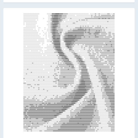
░░░░░░░░░░░░░░░░░░░░░░░░░░            ░░░░░░░░▓▓▓▓▓▓██████▓▓▓▓▓▓▒▒▒▒▒▒▒▒░░░░░░░░░░░░░░░░░░░░░░░░░░░░░░░░░░  ░░░░░░░░▒▒░░░░▒▒░░░░░░░░░░░░▒▒▒▒░░░░░░▒▒
░░░░░░░░░░░░░░░░░░░░░░░░                ░░░░▒▒▓▓▓▓██████▓▓▓▓▓▓▒▒▒▒▒▒▒▒░░░░░░░░░░░░░░  ░░░░░░░░░░░░░░░░░░░░░░░░▒▒░░░░▒▒░░░░▒▒░░▒▒▒▒▒▒▒▒▒▒▒▒▒▒▒▒░░▒▒▒▒
░░░░░░░░░░░░░░░░░░░░░░░░                ░░░░░░▓▓▓▓██████▓▓▓▓▓▓▒▒▒▒▒▒▒▒░░░░░░░░░░░░░░░░░░░░░░░░░░░░░░░░░░░░░░░░▒▒░░▒▒▒▒▒▒▒▒▒▒▒▒▒▒▒▒▒▒▒▒▒▒▒▒▒▒▒▒▒▒▒▒▒▒
░░░░░░░░░░░░░░░░░░░░░░░░        ░░      ░░░░▒▒▓▓████████▓▓▓▓▒▒▒▒▒▒▒▒░░░░░░░░▒▒░░░░░░░░░░░░░░░░░░░░░░▒▒▒▒▒▒▒▒▒▒▒▒▒▒▒▒▒▒▒▒▒▒▓▓▒▒▒▒▓▓▒▒▓▓▒▒▒▒▓▓▒▒▒▒▒▒▒▒
░░░░░░░░░░░░░░░░░░░░  ░░                ░░░░▒▒▓▓████████▓▓▓▓▓▓▒▒░░░░░░░░  ░░░░░░░░░░░░░░░░▒▒░░▒▒▒▒▒▒░░▒▒░░░░░░░░░░░░░░░░░░░░░░░░░░░░░░░░░░░░░░░░░░░░
░░░░░░░░░░░░░░░░░░░░░░                ░░░░░░░░▓▓████████▓▓▒▒▒▒░░░░  ░░░░░░░░░░░░░░░░░░▒▒░░░░░░░░░░░░░░░░░░░░░░░░░░░░░░░░░░░░░░░░░░░░░░░░▒▒░░░░░░░░░░
░░  ░░░░░░░░░░░░░░░░░░                  ░░░░▒▒▓▓▓▓██████▓▓▒▒░░░░░░░░░░░░░░░░░░░░▒▒▒▒░░░░░░░░░░░░░░░░░░░░  ░░░░░░░░░░░░░░░░░░░░░░░░░░░░░░░░░░░░░░░░░░
░░  ░░░░░░░░░░░░░░░░                  ░░░░░░▒▒▓▓██████▓▓▒▒▒▒░░░░░░░░░░░░░░░░░░░░░░░░░░░░░░░░░░░░░░░░░░░░░░░░░░░░░░░░░░░░░░░░░░░░░░░░░░░░░░░░░░░░░░░░
    ░░░░░░░░░░░░░░░░  ░░                ░░░░▒▒▓▓██████▓▓▒▒▒▒░░░░░░░░░░▒▒░░░░░░░░░░░░░░░░░░░░▒▒░░▒▒░░▒▒░░▒▒░░░░░░▒▒░░░░░░▒▒░░▒▒░░░░░░░░░░░░░░░░░░░░░░
░░░░░░░░░░░░░░░░░░░░    ░░░░      ░░    ░░░░▒▒▓▓████▓▓▒▒▒▒▒▒░░░░░░░░░░░░░░░░░░░░░░░░▒▒▒▒▒▒▒▒▓▓▒▒▒▒▒▒▒▒▒▒▒▒▒▒▒▒▒▒░░░░▒▒▒▒▒▒▒▒▒▒░░▒▒░░░░▒▒░░░░░░░░░░░░
░░░░░░░░░░░░░░░░  ░░    ░░        ░░  ░░░░░░▒▒▓▓████▓▓▒▒▒▒▒▒▒▒▒▒░░░░░░░░░░░░▒▒░░▒▒▒▒▒▒▒▒▓▓▓▓▓▓▓▓▓▓▒▒▓▓▒▒▒▒▓▓▒▒▒▒▒▒▒▒▒▒▒▒▒▒▒▒▒▒▒▒░░▒▒░░░░░░░░░░░░░░░░
░░░░░░░░░░░░░░░░░░░░░░  ░░    ░░      ░░░░░░▒▒▓▓████▓▓▓▓▒▒▒▒▒▒▒▒░░░░░░░░▒▒▒▒▒▒▒▒▓▓▓▓▓▓▓▓▓▓▓▓▓▓▓▓▓▓▓▓▓▓▒▒▒▒▓▓▒▒▒▒▒▒▒▒▒▒▓▓▒▒▓▓▒▒▒▒░░▒▒░░░░░░░░░░░░░░░░
░░░░░░░░░░░░░░░░░░░░░░░░        ░░  ░░  ░░░░▒▒▓▓████▓▓▓▓▒▒▒▒▓▓░░░░░░▒▒▒▒▓▓▓▓▓▓▓▓▓▓▓▓▓▓▓▓▓▓▓▓▓▓▓▓▓▓▒▒▓▓▒▒▓▓▓▓▒▒▒▒▒▒▒▒▓▓▓▓▓▓▓▓▒▒▒▒▒▒▒▒▒▒░░░░▒▒▒▒░░░░░░
░░░░░░░░░░░░░░░░░░░░░░░░  ░░      ░░░░  ░░░░░░▓▓████▓▓▓▓▓▓▒▒▒▒  ░░▒▒▓▓▓▓▓▓▓▓▓▓▓▓▓▓▓▓▓▓▓▓▓▓▓▓▓▓▓▓▓▓▒▒▒▒▒▒▒▒▓▓▓▓▒▒▒▒▓▓▓▓▓▓▓▓▒▒░░▒▒▒▒▒▒▒▒▒▒░░▒▒▒▒░░▒▒▒▒
░░░░░░░░░░░░░░░░░░░░░░░░░░      ░░  ░░  ░░░░░░▒▒████▓▓▓▓▓▓▓▓░░░░░░▒▒▓▓▓▓████████▓▓▓▓██▓▓▓▓▓▓▓▓▓▓▓▓▒▒▒▒▒▒▒▒▒▒▒▒▒▒▒▒▒▒▓▓▒▒▒▒▒▒▒▒▒▒▒▒▒▒▒▒░░░░▒▒▒▒░░░░▒▒
░░░░░░░░░░░░░░░░░░░░░░░░░░░░        ░░  ░░░░░░▓▓████▓▓▓▓▓▓▓▓  ░░▒▒▓▓▓▓▓▓██████████████▓▓▓▓▓▓▓▓▒▒▒▒▓▓▒▒▒▒▒▒▓▓▒▒▒▒▒▒▒▒▓▓▓▓▓▓▒▒▒▒▒▒▒▒░░▒▒▒▒▒▒▒▒▒▒▒▒░░▒▒
░░░░░░░░░░░░░░░░░░░░░░░░░░░░░░░░░░  ░░    ░░░░▒▒████▓▓████▓▓  ░░▒▒▓▓████████████████▓▓▓▓▓▓▓▓▓▓▒▒▒▒▒▒▒▒▒▒▒▒▒▒▒▒▒▒▒▒▒▒▒▒▒▒▒▒▒▒▒▒▒▒▒▒▒▒▒▒▒▒▒▒▒▒░░░░▒▒▒▒
░░░░░░░░░░░░░░░░░░░░░░  ░░░░░░░░░░    ░░░░░░░░▒▒▓▓████████▓▓░░░░▒▒▓▓██████████████▓▓▓▓▓▓▒▒▒▒▒▒▒▒▒▒▒▒▒▒▒▒▒▒▒▒▒▒▒▒▒▒▒▒▒▒▒▒▒▒▒▒▒▒▒▒▒▒▒▒▒▒▒▒▒▒▒▒▒▒▒▒▒▒▒▒
░░░░░░░░░░░░░░░░░░░░░░░░░░░░░░░░░░    ░░░░░░▒▒░░▓▓████████▓▓░░  ░░▓▓██████████▓▓▓▓▓▓▒▒▒▒▒▒▒▒▒▒▒▒▒▒▒▒▒▒▒▒▒▒▒▒▒▒▒▒▒▒▒▒▒▒▒▒▒▒▒▒▒▒▒▒▒▒▒▒▒▒▒▒▒▒▒▒▓▓▒▒▒▒▒▒
░░░░░░░░░░░░░░░░░░░░░░░░░░░░  ░░░░            ▒▒▓▓██████████░░░░░░░░▓▓████████▓▓▓▓▒▒▒▒▒▒▒▒▒▒▒▒▒▒▒▒▒▒▒▒▒▒▒▒▒▒▒▒▒▒▒▒▒▒▒▒▒▒▒▒▒▒▒▒▒▒▒▒░░▒▒▒▒▒▒▒▒▒▒▒▒▒▒▒▒
░░░░░░░░░░░░░░░░░░░░░░░░░░    ░░      ░░  ░░░░░░▒▒██████████░░░░░░░░▓▓██████▓▓▓▓▒▒▒▒░░░░▒▒░░░░░░▒▒░░▒▒▒▒▒▒▒▒▒▒▒▒▒▒▒▒▒▒▒▒▒▒▒▒▒▒▒▒▒▒▒▒▒▒▓▓▒▒▒▒▒▒▓▓▒▒▒▒
░░░░  ░░░░░░░░░░░░░░░░░░░░░░          ░░░░░░░░░░▒▒▓▓████████░░░░░░░░▒▒████▓▓▓▓▒▒▒▒░░░░░░░░░░░░▒▒░░░░▒▒▒▒░░▒▒▒▒▒▒░░▒▒▒▒▒▒▒▒▒▒▒▒▒▒░░▒▒▒▒▒▒▒▒▒▒▒▒▓▓▒▒▒▒
░░░░░░░░░░░░░░░░░░░░░░░░░░░░░░░░  ░░░░░░░░░░░░░░▒▒▒▒████████▒▒░░░░░░░░▒▒██▓▓▓▓▒▒░░░░░░░░░░░░░░▒▒░░▒▒░░░░░░▒▒▒▒░░░░▒▒▒▒▒▒▒▒▒▒▒▒▒▒▒▒▒▒▒▒▒▒▒▒▒▒▒▒▒▒▒▒▒▒
░░░░░░░░░░░░░░░░░░░░░░░░░░░░░░        ░░░░░░░░░░░░▒▒▓▓██████▓▓░░░░  ░░░░░░▓▓▓▓▒▒░░░░░░░░░░░░░░░░░░▒▒░░░░░░▒▒░░▒▒░░░░▒▒▒▒▒▒░░▒▒░░▒▒▒▒▒▒▒▒▒▒▒▒▒▒▒▒▒▒▓▓
░░░░░░░░░░  ░░░░░░░░░░░░  ░░░░░░  ░░░░░░░░░░░░░░░░░░▒▒▓▓██████▒▒░░░░░░░░░░▒▒▒▒▒▒▒▒░░░░░░░░  ░░░░░░░░░░░░▒▒▒▒▒▒░░▒▒░░▒▒▒▒▒▒▒▒▒▒▒▒░░▒▒▒▒▒▒▓▓▓▓▒▒▒▒▒▒▓▓
░░░░░░░░░░░░░░░░░░░░░░░░░░░░  ░░  ░░░░░░░░░░░░░░░░▒▒▒▒▒▒████████▒▒░░░░░░░░░░░░▒▒▒▒▒▒░░░░░░░░░░░░░░░░░░░░▒▒▒▒░░░░▒▒░░░░▒▒▒▒░░▒▒▒▒▒▒▒▒▒▒▒▒▒▒▒▒▒▒▒▒▒▒▓▓
░░░░░░░░░░░░░░░░░░░░░░░░░░░░░░░░░░░░░░░░░░░░░░░░░░░░░░░░▒▒████████▒▒░░░░░░░░░░░░▒▒▓▓▓▓▒▒░░░░░░░░░░░░░░░░░░▒▒▒▒░░▒▒▒▒▒▒░░▒▒░░░░▒▒▒▒▒▒▒▒▒▒▒▒▒▒▒▒▒▒▒▒▒▒
░░░░░░░░░░░░░░░░░░░░░░░░░░░░░░  ░░░░  ░░░░░░░░░░░░░░░░▒▒░░▓▓██████▓▓▒▒░░░░░░░░░░░░▒▒▓▓▓▓▒▒▒▒░░░░░░░░░░░░░░▒▒▒▒▒▒▒▒▒▒░░░░▒▒░░▒▒▒▒▒▒▒▒▒▒▒▒░░▒▒▒▒▒▒▒▒▒▒
░░░░░░░░░░░░░░░░░░░░░░░░░░░░░░░░░░░░░░░░░░░░░░░░░░░░░░░░▒▒▒▒▒▒▓▓▓▓████▒▒░░░░░░░░░░▒▒▓▓▓▓██▓▓▒▒░░  ░░░░░░░░░░▒▒▒▒▒▒▒▒░░▒▒░░▒▒▒▒░░▒▒▒▒░░▒▒▒▒▒▒▒▒▒▒▒▒▒▒
░░░░░░░░░░░░░░░░░░░░░░░░░░░░░░░░░░░░░░░░░░░░░░░░░░░░░░░░▒▒▒▒▒▒▓▓▓▓▓▓████▒▒░░░░░░░░░░░░▓▓▓▓██▓▓▒▒░░  ░░░░░░░░▒▒▒▒▒▒▒▒▒▒▒▒▒▒░░▒▒▒▒░░░░▒▒▒▒▒▒▒▒▒▒▒▒▒▒▒▒
░░░░░░░░░░░░░░░░░░░░░░░░░░░░░░░░░░░░░░░░░░░░░░░░░░░░░░░░░░▒▒▒▒▒▒▓▓▓▓▓▓▓▓██░░░░░░░░░░░░▒▒▓▓▓▓██▓▓░░░░░░░░░░░░░░░░▒▒▒▒▒▒▒▒▒▒░░▒▒▒▒▒▒░░░░░░▒▒▒▒▒▒▒▒▒▒▒▒
░░░░░░░░░░░░░░░░░░░░░░░░░░░░░░░░░░░░░░░░░░░░░░░░░░░░░░░░▒▒░░░░▒▒▒▒▓▓▓▓▓▓▓▓▓▓▒▒░░░░░░░░▒▒▒▒▓▓▓▓██▓▓▒▒░░░░░░░░░░░░░░▒▒▒▒▒▒▒▒▒▒▒▒░░░░░░▒▒▒▒░░▒▒▒▒▒▒░░▒▒
░░░░░░░░░░░░░░▒▒░░░░░░░░░░░░░░░░░░░░░░░░░░░░░░░░▒▒░░▒▒░░▒▒░░▒▒░░▒▒▒▒▓▓▓▓▓▓▓▓▓▓▒▒░░░░░░░░▒▒▒▒▓▓▓▓▓▓▒▒░░░░░░░░░░░░░░▒▒▒▒▒▒▒▒▒▒▒▒▒▒▒▒▒▒▒▒▒▒░░▒▒▒▒▒▒▒▒▒▒
░░░░░░░░░░░░░░░░░░░░░░░░░░░░░░░░  ░░░░░░░░░░░░░░░░░░░░░░▒▒▒▒▒▒▒▒▒▒▒▒▒▒▓▓▓▓▓▓▓▓▓▓▒▒░░░░░░░░▒▒▓▓▓▓▓▓▓▓▒▒░░░░░░░░░░░░░░▒▒▒▒▒▒▒▒▒▒▒▒▒▒░░░░░░▒▒░░▒▒▒▒▒▒▒▒
░░░░░░░░░░░░░░░░░░░░░░░░░░░░░░░░░░░░░░░░░░░░▒▒░░░░░░░░▒▒░░▒▒▒▒▒▒▒▒▒▒▒▒▒▒▒▒▓▓▒▒▓▓▓▓░░░░  ░░▒▒▒▒▓▓▓▓▓▓▓▓░░░░░░░░░░░░▒▒▒▒▒▒▒▒▒▒▒▒▒▒▒▒▒▒▒▒▒▒▒▒▒▒░░▒▒▒▒░░
░░░░░░░░░░░░░░░░░░░░░░░░░░░░░░░░░░░░░░░░░░░░░░░░░░░░▒▒▒▒▒▒░░▒▒▒▒░░▒▒▒▒▒▒▒▒▒▒▒▒▓▓▓▓▒▒░░░░░░▒▒▒▒▒▒▓▓▓▓▓▓░░  ░░░░░░░░░░░░▒▒▒▒▒▒▒▒▒▒▒▒▒▒▒▒▒▒▒▒▒▒░░▒▒░░▒▒
░░░░░░▒▒░░░░░░░░░░░░░░░░░░░░░░░░  ░░░░░░░░░░░░░░░░▒▒░░▒▒▒▒░░▒▒▒▒▒▒▒▒▒▒▒▒▓▓▒▒▒▒▒▒▒▒▒▒░░░░░░▒▒▒▒▓▓▓▓▓▓▓▓▓▓░░░░░░░░░░░░░░░░▒▒▒▒▓▓▒▒▒▒▒▒▒▒▒▒▒▒▒▒▒▒▒▒░░▒▒
░░░░░░░░░░░░░░░░░░░░░░░░░░░░░░░░░░░░░░░░░░░░░░░░░░▒▒░░░░░░░░▒▒▒▒▒▒▒▒▒▒▒▒▒▒▒▒▒▒▒▒▒▒▒▒▒▒░░░░░░░░▓▓▓▓▓▓▓▓▓▓░░░░░░░░░░░░░░░░▒▒▓▓▓▓▒▒▒▒▒▒▒▒▒▒▒▒▒▒▒▒░░░░▒▒
░░░░░░░░░░░░▒▒░░░░░░░░░░░░░░░░░░░░░░░░░░  ░░░░░░░░░░░░░░▒▒░░▒▒▒▒▒▒▒▒▒▒▒▒▒▒▒▒▒▒▒▒▒▒▒▒▒▒  ░░░░▒▒▓▓▓▓▓▓▓▓▓▓▒▒░░░░░░░░░░░░░░▒▒▒▒▒▒▓▓▒▒▒▒▒▒▒▒▒▒▒▒▒▒▒▒▒▒▒▒
░░░░▒▒░░░░░░░░░░░░░░░░░░░░░░░░░░░░░░░░░░░░░░░░░░░░▒▒▒▒░░░░░░▒▒▒▒▒▒▒▒▒▒▒▒▒▒▒▒▒▒▒▒▒▒▒▒▒▒░░  ░░▒▒▓▓▓▓▓▓▓▓▓▓▓▓░░░░░░░░░░░░░░▒▒▒▒▒▒▓▓▓▓▒▒▒▒▒▒▒▒▒▒▒▒▒▒▒▒░░
░░░░░░░░░░░░░░░░░░░░░░░░░░░░░░░░░░░░░░░░░░░░░░░░▒▒░░▒▒▒▒░░▒▒▒▒▒▒▒▒▒▒▒▒▒▒▒▒▒▒▒▒▒▒▒▒▒▒░░░░░░░░░░▓▓▓▓▓▓▓▓▓▓▓▓▒▒░░░░░░░░░░▒▒░░▒▒▒▒▒▒▓▓▓▓▓▓▒▒▒▒▒▒▒▒▒▒▒▒▒▒
░░░░░░░░░░░░░░░░░░░░░░░░▒▒░░▒▒░░▒▒░░░░░░▒▒░░░░░░░░▒▒░░░░░░▒▒▒▒▒▒▓▓▓▓▒▒▒▒▒▒▒▒▒▒▒▒▒▒▒▒░░  ░░░░▒▒██▓▓▓▓▓▓▓▓▓▓▒▒░░░░░░░░░░░░░░▒▒▒▒▓▓▓▓▓▓▓▓▒▒▓▓▒▒▒▒▒▒▒▒▒▒
▒▒░░░░░░░░░░░░░░░░░░░░░░░░░░░░░░░░░░░░░░░░░░░░░░░░▒▒▒▒▒▒░░▒▒▒▒▒▒▒▒▒▒▒▒▒▒▒▒▒▒▒▒▒▒▒▒░░░░░░░░░░▒▒▓▓▓▓▓▓▓▓▓▓▓▓▓▓░░░░░░░░░░░░░░▒▒▒▒▒▒▓▓▓▓▓▓▓▓▒▒▒▒▒▒▒▒▒▒▒▒
░░░░░░░░░░░░░░░░▒▒░░░░░░▒▒░░░░░░▒▒░░░░░░░░░░░░░░░░░░▒▒▒▒▓▓▒▒▒▒▒▒▒▒▒▒▒▒▒▒▒▒▒▒▒▒▒▒▒▒░░░░  ░░▒▒▓▓████▓▓▓▓▓▓▓▓▓▓▒▒░░░░░░░░░░░░░░▒▒▒▒▒▒▓▓▓▓▓▓▒▒▒▒▒▒▒▒▒▒▓▓
░░  ░░░░░░░░░░░░░░░░░░░░░░░░░░░░░░░░░░░░░░░░░░░░▒▒▒▒▒▒░░▒▒▒▒▒▒▒▒▒▒▒▒▒▒▒▒▒▒▒▒▒▒▒▒▒▒░░░░░░░░▒▒▓▓██████▓▓▓▓▓▓▓▓▓▓░░░░░░░░░░░░▒▒▒▒▒▒▒▒▓▓▓▓▓▓▒▒▒▒▒▒▒▒▒▒▒▒
▒▒▒▒░░░░░░░░░░░░░░░░░░░░░░░░░░░░░░░░░░░░░░░░░░░░░░░░▒▒░░▒▒▒▒▒▒▒▒▒▒▒▒▒▒▒▒▒▒▒▒▒▒▒▒▒▒░░░░░░░░▒▒▓▓██████▓▓▓▓▓▓▓▓▓▓▒▒░░░░░░░░░░░░░░▒▒▒▒▒▒▓▓▓▓▒▒▒▒▒▒▒▒▓▓▒▒
░░░░░░▒▒▒▒▒▒░░░░░░▒▒░░▒▒▒▒░░░░░░░░░░░░░░░░░░░░░░░░░░░░░░▒▒▒▒▒▒▒▒▒▒▓▓▓▓▒▒▒▒░░▒▒░░░░░░░░▒▒▒▒▓▓████████▓▓▓▓▓▓▓▓▒▒▒▒░░░░░░░░░░░░░░▒▒▒▒▓▓▓▓▓▓▓▓▒▒▓▓▒▒▒▒▒▒
░░░░░░░░░░░░▒▒░░░░░░░░░░░░░░░░░░░░░░░░░░░░░░░░░░▒▒▒▒▒▒░░▒▒▒▒▒▒▒▒▒▒▒▒▓▓▒▒░░░░░░▒▒░░░░▒▒▒▒▓▓████████████▓▓▓▓▓▓▓▓▒▒░░░░░░░░▒▒░░░░░░▒▒▒▒▒▒▓▓▓▓▓▓▒▒▒▒▓▓▒▒
░░░░░░░░▒▒░░░░░░▒▒░░░░░░▒▒░░░░░░░░░░░░░░░░░░░░░░░░░░░░░░░░░░▒▒░░▒▒▒▒▒▒░░░░░░░░░░░░▒▒▒▒▒▒▓▓██████████▓▓▓▓▓▓▓▓▓▓▒▒▒▒░░░░░░░░░░░░▒▒▒▒▒▒▓▓▓▓▓▓▓▓▒▒▓▓▓▓▒▒
░░░░░░░░░░░░░░░░░░░░░░░░▒▒░░░░░░▒▒░░░░░░░░░░░░░░░░░░░░░░░░░░░░░░░░░░░░░░░░░░░░░░░░▒▒▒▒▓▓▓▓████████████▓▓▓▓▒▒░░▒▒░░░░░░░░░░░░░░▒▒░░▒▒▓▓▓▓▓▓▓▓▓▓▓▓▓▓▒▒
░░░░░░░░░░░░░░░░░░░░░░░░░░░░░░░░░░░░░░▒▒░░░░░░░░░░░░░░░░░░░░░░░░░░░░░░░░░░░░░░▒▒▒▒▓▓▓▓▓▓██████████████▓▓▒▒░░░░▒▒▒▒░░░░░░░░░░░░▒▒░░▒▒▓▓▓▓▓▓▓▓▓▓▓▓▓▓▒▒
░░░░░░░░░░░░░░░░░░░░░░░░░░░░░░░░░░░░░░░░░░░░░░░░░░░░░░░░░░░░░░░░░░░░░░░░▒▒▒▒▒▒▒▒▓▓▓▓▓▓████████████████▓▓░░░░░░▒▒▒▒░░░░░░░░░░░░░░▒▒▒▒▒▒▓▓▓▓▓▓▓▓▓▓▓▓▒▒
░░░░░░░░░░░░░░░░░░░░░░░░░░░░░░░░░░░░░░░░░░░░░░░░░░░░░░░░░░░░░░░░░░░░▒▒▒▒▒▒▒▒▓▓▓▓▓▓▓▓████████████████▒▒░░░░░░▒▒▒▒▒▒▒▒░░░░░░░░░░░░▒▒▒▒▒▒▓▓▓▓▓▓▓▓▓▓▓▓▓▓
░░░░░░░░░░░░░░░░░░▒▒░░░░░░▒▒░░░░░░░░░░░░░░░░░░░░▒▒░░░░▒▒░░░░░░▒▒▒▒▒▒▒▒▒▒▒▒▓▓▓▓▓▓▓▓▓▓██████████████▒▒░░░░░░▒▒▒▒▒▒▒▒▓▓░░░░░░░░░░░░▒▒▒▒▒▒▒▒▓▓▓▓▓▓▓▓▓▓▓▓
▒▒▒▒░░░░▒▒░░░░░░▒▒░░░░░░░░░░░░░░░░░░▒▒░░░░░░░░░░░░░░▒▒▒▒░░▒▒▒▒▒▒▒▒▒▒▒▒▓▓▓▓▓▓▓▓██▓▓██████████████░░░░▒▒▒▒░░▒▒▒▒▒▒▒▒▓▓░░░░░░░░░░░░▒▒▒▒▒▒▒▒▒▒▓▓▓▓▓▓▓▓▓▓
▒▒░░░░▒▒░░░░░░▒▒▒▒░░▒▒░░░░░░░░░░░░▒▒░░░░░░░░▒▒▒▒░░▒▒▒▒▒▒▒▒▒▒▒▒▒▒▒▒▒▒▓▓▓▓▓▓▓▓▓▓▓▓▓▓██████████▓▓░░░░▒▒▒▒▒▒▒▒▒▒▒▒▒▒▓▓▓▓▒▒░░░░░░░░░░▒▒░░▒▒▒▒▒▒▓▓▓▓▓▓▓▓▓▓
▒▒▒▒▒▒▒▒▒▒▒▒▒▒▒▒▒▒▒▒░░▒▒▒▒░░░░▒▒▒▒░░░░▒▒▒▒▒▒▒▒▒▒▒▒▒▒▒▒▒▒▒▒▒▒▒▒▓▓▓▓▓▓▓▓▓▓▓▓▓▓▓▓▓▓██████████▒▒░░░░░░▒▒░░▒▒▒▒▒▒▓▓▓▓▓▓▓▓▓▓░░░░░░░░░░░░░░▒▒▒▒▒▒▒▒▓▓▓▓▓▓▓▓
▒▒▒▒▒▒▒▒▒▒▒▒▒▒▒▒▒▒▒▒▒▒▒▒▒▒▒▒▒▒▒▒░░▒▒▒▒▒▒▒▒▒▒▒▒▒▒▒▒▒▒▒▒▒▒▒▒▒▒▓▓▓▓▓▓▓▓▓▓▓▓▓▓▓▓▓▓████████▓▓░░░░░░░░▒▒▒▒▒▒▒▒▓▓▓▓▓▓▒▒▓▓▓▓▓▓░░░░░░░░░░░░░░▒▒▒▒▒▒▒▒▓▓▓▓▓▓▓▓
▒▒▒▒▒▒▒▒▒▒▒▒▒▒▒▒▒▒▒▒▒▒▒▒▒▒▒▒▒▒▓▓▓▓▒▒▓▓▒▒▓▓▓▓▒▒▒▒▒▒▓▓▒▒▓▓▓▓▓▓▓▓▓▓▓▓▓▓▓▓▓▓▓▓▓▓▓▓██████▒▒░░░░░░▒▒░░▒▒▒▒▒▒▒▒▒▒▒▒▓▓▒▒▓▓▓▓▒▒░░░░░░░░░░░░░░░░▒▒▒▒▒▒▒▒▓▓▓▓▓▓
▒▒▒▒▒▒▒▒▒▒▓▓▓▓▓▓▒▒▒▒▓▓▒▒▒▒▓▓▓▓▒▒▒▒▓▓▒▒▓▓▓▓▓▓▓▓▓▓▓▓▓▓▓▓▓▓▓▓▓▓▓▓▓▓▓▓▓▓▓▓██▓▓██████▓▓░░░░░░░░▒▒░░▒▒▒▒▒▒▒▒▒▒▓▓▓▓▓▓▓▓▒▒██▓▓▒▒░░░░░░░░░░░░▒▒▒▒▒▒▒▒▒▒▓▓▓▓▓▓
▒▒▒▒▓▓▓▓▒▒▒▒▓▓▓▓▓▓▒▒▓▓▒▒▓▓▓▓▓▓▓▓▓▓▓▓▓▓▓▓▓▓▓▓▓▓▓▓▓▓▓▓▓▓▓▓▓▓▓▓▓▓██▓▓██████████▓▓░░░░░░░░░░░░▒▒▒▒▒▒▒▒▒▒▓▓▓▓▓▓▓▓▓▓▓▓▓▓▓▓▒▒▒▒░░░░░░░░░░░░░░▒▒▒▒▒▒▓▓▓▓▓▓▓▓
▒▒▓▓▒▒▒▒▒▒▓▓▓▓▓▓▓▓▓▓▓▓▓▓▓▓▓▓▓▓▓▓▒▒▓▓▓▓▓▓▓▓▓▓▓▓▓▓▓▓▓▓▓▓▓▓▓▓▓▓▓▓▓▓████████▓▓▒▒░░░░░░░░░░▒▒▒▒▒▒▒▒▒▒▓▓▓▓▓▓▓▓▓▓▓▓▓▓▓▓▓▓▓▓▒▒▒▒░░░░░░░░░░░░░░░░▒▒▒▒▒▒▓▓▓▓▓▓
▒▒▓▓▓▓▓▓▒▒▓▓▓▓▓▓▓▓▓▓▒▒▓▓▓▓▓▓▓▓▓▓▓▓▓▓▓▓▓▓▓▓▓▓▓▓▓▓▓▓▓▓▓▓▓▓▓▓▓▓▓▓████████▒▒░░░░░░▒▒░░░░▒▒▒▒▒▒▒▒▒▒▓▓▓▓▓▓▓▓▓▓▓▓▓▓▓▓▓▓▓▓▒▒▒▒▒▒░░░░░░░░░░░░▒▒░░▒▒▒▒▒▒▓▓▓▓▓▓
▒▒▓▓▓▓▒▒▓▓▓▓▓▓▓▓▓▓▓▓▓▓▓▓▓▓▓▓▓▓▓▓▓▓▓▓▓▓▓▓▓▓▓▓▓▓▓▓████▓▓▓▓▓▓██▓▓████▓▓░░░░░░░░▒▒░░░░▒▒▒▒▒▒▒▒▒▒▓▓▓▓▓▓▓▓▓▓▓▓▓▓▓▓▓▓▓▓▓▓▒▒▓▓▒▒▒▒░░░░░░░░░░░░▒▒▒▒▒▒▒▒▒▒▓▓▓▓
▓▓▓▓▒▒▓▓▓▓▓▓▓▓▓▓▓▓▓▓▓▓▓▓▓▓▓▓▓▓▓▓▓▓▓▓▓▓▓▓▓▓▓▓▓▓▓▓▓▓▓▓▓▓▓▓▓▓████▓▓░░░░░░░░░░░░▒▒▒▒▒▒▒▒▒▒▒▒▓▓▒▒▓▓▓▓▓▓▓▓▓▓▓▓▓▓▓▓▓▓▓▓▓▓▒▒▒▒▒▒▒▒░░░░░░░░░░░░░░░░▒▒▒▒▒▒▓▓▓▓
▓▓▓▓▒▒▓▓▓▓▓▓▓▓▓▓▓▓▓▓▓▓▓▓▓▓▓▓▓▓▓▓▓▓▓▓▓▓▓▓▓▓▓▓▓▓▓▓▓▓▓▓▓▓████▓▓▒▒░░░░░░░░░░░░░░▒▒▒▒▒▒▒▒▒▒▓▓▓▓▓▓▓▓▓▓▓▓▓▓▓▓▓▓▓▓▓▓▓▓▓▓▓▓▒▒▒▒▒▒▒▒░░░░░░░░░░░░░░░░▒▒▒▒▒▒▒▒▓▓
▒▒▓▓▓▓▒▒▓▓▓▓▓▓▓▓▓▓▓▓▓▓▓▓▓▓▓▓▓▓▓▓▓▓▓▓▓▓▓▓▓▓▓▓▓▓▓▓▓▓████▓▓▒▒░░░░░░░░░░░░▒▒▒▒░░▒▒▒▒▒▒▒▒▓▓▒▒▓▓▓▓▓▓▓▓▓▓▓▓▓▓▓▓▓▓▓▓▓▓▓▓▒▒▓▓▒▒▒▒▒▒░░░░░░░░░░░░░░░░▒▒▒▒▒▒▓▓▓▓
▒▒▓▓▓▓▓▓▒▒▓▓▓▓▓▓▓