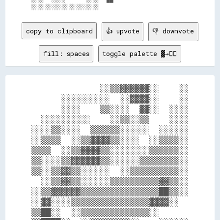
copy to clipboard
👍 upvote
👎 downvote
fill: spaces
toggle palette ▓→✊🏽
              ░░▒▒▓▓▓▓▓▓░░    ░░

      ░░░░░░░░░░  ░░▓▓▓▓░░    ░░

      ░░░░    ▒▒░░░░  ▓▓░░  ░░░░

  ░░░░░░░░░░    ░░▒▒░░▒▒    ░░░░

░░░░▒▒░░░░  ▒▒▒▒▒▒░░░░░░  ░░░░░░

░░▒▒▒▒  ░░▒▒▓▓▓▓▒▒░░░░  ░░▒▒▒▒░░

▒▒▒▒  ░░▒▒▓▓▓▓▒▒░░░░░░░░▒▒▒▒▒▒░░

▒▒░░░░▒▒▓▓▓▓▓▓▒▒░░░░░░▒▒▒▒▒▒▒▒░░

▒▒░░▒▒▓▓▒▒░░░░░░  ░░▒▒▒▒▒▒▒▒▒▒░░

  ░░▒▒▓▓▒▒░░░░░░▒▒▒▒▒▒▒▒▒▒▓▓▒▒░░

░░▒▒▓▓▓▓▓▓▒▒▒▒▒▒▒▒▒▒▒▒▒▒▒▒██▒▒░░

░░▓▓░░░░▒▒▒▒▒▒▒▒▒▒▒▒▒▒▒▒▓▓▓▓░░  

▒▒██░░  ░░▒▒▒▒▒▒▒▒▒▒▒▒▒▒░░      
