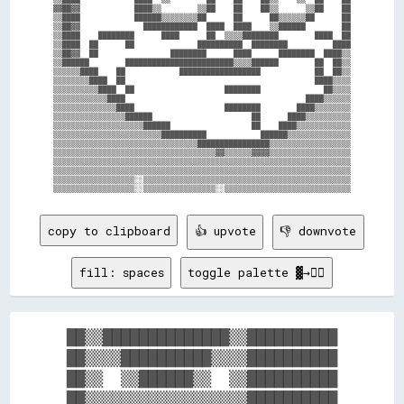
▓▓██▓▓            ████▒▒        ▒▒██    ██    ██▒▒      ▒▒██    ██

▒▒████            ██████▒▒▒▒▒▒▒▒██      ██      ██▒▒▒▒▒▒██      ██

▒▒██▓▓              ████████████  ████  ████    ▒▒██████        ██

▒▒████    ████████      ████      ██  ▒▒▒▒████████        ████  ██

▒▒████  ██      ██              ██████████  ████████          ████

▒▒██▓▓  ██                ████████      ████      ████████  ████▒▒

▒▒██████        ████████████████████████▒▒▒▒██████        ██  ██▒▒

▒▒▒▒▒▒████    ██            ██████████████████            ██  ██▒▒

▒▒▒▒▒▒▒▒████  ██                                          ████▒▒▒▒

▒▒▒▒▒▒▒▒▒▒████  ██                    ████████              ██▒▒▒▒

▒▒▒▒▒▒▒▒▒▒▒▒████                                        ████▒▒▒▒▒▒

▒▒▒▒▒▒▒▒▒▒▒▒▒▒████                    ████████        ████▒▒▒▒▒▒▒▒

▒▒▒▒▒▒▒▒▒▒▒▒▒▒▒▒██████                      ██      ████▒▒▒▒▒▒▒▒▒▒

▒▒▒▒▒▒▒▒▒▒▒▒▒▒▒▒▒▒▒▒██████                  ██    ████▒▒▒▒▒▒▒▒▒▒▒▒

▒▒▒▒▒▒▒▒▒▒▒▒▒▒▒▒▒▒▒▒▒▒▒▒██████████            ██████▒▒▒▒▒▒▒▒▒▒▒▒▒▒

▒▒▒▒▒▒▒▒▒▒▒▒▒▒▒▒▒▒▒▒▒▒▒▒▒▒▒▒▒▒▒▒████████████████▒▒▒▒▒▒▒▒▒▒▒▒▒▒▒▒▒▒

▒▒▒▒▒▒▒▒▒▒▒▒▒▒▒▒▒▒▒▒▒▒▒▒▒▒▒▒▒▒▒▒▒▒▒▒▓▓▒▒▒▒▒▒▓▓▓▓▒▒▒▒▒▒▒▒▒▒▒▒▒▒▒▒▒▒

▒▒▒▒▒▒▒▒▒▒▒▒▒▒▒▒▒▒▒▒▒▒▒▒▒▒▒▒▒▒▒▒▒▒▒▒▒▒▒▒▒▒▒▒▒▒▒▒▒▒▒▒▒▒▒▒▒▒▒▒▒▒▒▒▒▒

▒▒▒▒▒▒▒▒▒▒▒▒▒▒▒▒▒▒▒▒▒▒▒▒▒▒▒▒▒▒▒▒▒▒▒▒▒▒▒▒▒▒▒▒▒▒▒▒▒▒▒▒▒▒▒▒▒▒▒▒▒▒▒▒▒▒

▒▒▒▒▒▒▒▒▒▒▒▒▒▒▒▒▒▒░░▒▒▒▒▒▒▒▒▒▒▒▒▒▒▒▒▒▒▒▒▒▒▒▒▒▒▒▒▒▒▒▒▒▒▒▒▒▒▒▒▒▒▒▒▒▒

copy to clipboard
👍 upvote
👎 downvote
fill: spaces
toggle palette ▓→✊🏽
██▒▒██████████████▒▒██████████

██▒▒▒▒██████████▒▒▒▒██████████

██▒▒  ▒▒██████▒▒  ▒▒██████████

██▒▒▒▒▒▒▒▒▒▒▒▒▒▒▒▒▒▒██████████
