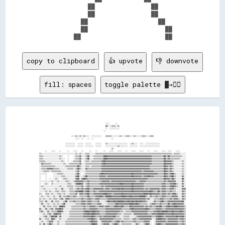
                ██                ██          

                ██                ██          

              ██                    ██        

              ██                      ██      

copy to clipboard
👍 upvote
👎 downvote
fill: spaces
toggle palette ▓→✊🏽
                                                                                                                                                      
                                                                                                                                                      
                                                                                                                                                      
                                                                    ░░░░      ░░                                                                      
                                                                    ▓▓░░░░▒▒▒▒░░▒▒                                                                    
                                                                    ░░  ░░░░░░░░░░                                                                    
                                                                  ░░                                                                                  
                                                                                                                                                      
                                  ░░░░▒▒░░▒▒░░▒▒░░░░  ░░░░░░░░░░    ▒▒▒▒▒▒░░░░░░░░▒▒░░░░▒▒▒▒░░░░▒▒░░░░░░▒▒▒▒░░░░▒▒▒▒                                  
                                      ░░░░  ░░    ░░  ░░                  ░░                                                                          
                                                                                                                                                      
                            ░░░░░░░░░░  ░░░░░░  ░░░░░░    ░░░░░░    ▒▒░░░░░░░░░░░░░░░░░░░░  ░░▒▒░░░░  ░░░░  ░░░░░░░░░░░░░░                            
                            ░░░░░░░░░░  ░░░░░░  ░░░░░░░░  ░░░░░░    ░░░░░░░░░░░░▒▒░░░░░░░░  ░░░░░░░░  ░░░░░░░░░░░░░░░░░░░░                            
                                                                          ▒▒                                                                          
        ░░    ░░░░    ░░      ░░    ░░░░    ░░      ░░    ░░      ░░    ░░░░    ░░░░    ░░    ░░░░    ░░░░    ░░    ░░░░    ░░░░  ░░░░    ░░░░        
  ▒▒░░░░░░░░░░░░░░░░░░░░░░░░░░░░░░░░░░▒▒░░▒▒░░░░▒▒▒▒░░░░░░▒▒▒▒▒▒▒▒▒▒▒▒▒▒▒▒▒▒▒▒▒▒▒▒▒▒▒▒▒▒▒▒▒▒▒▒▒▒▒▒▒▒▒▒▒▒▒▒▒▒▒▒▒▒▒▒▒▒▒▒▒▒▒▒▒▒▒▒▒▒▒▒▒▒▒▒░░▒▒▒▒▒▒░░░░░░  
  ▒▒▒▒░░░░░░░░░░░░░░░░▒▒░░    ░░    ░░▒▒▒▒▓▓░░░░▒▒██░░░░▒▒▒▒▒▒▒▒▒▒████▓▓▓▓▓▓▓▓▓▓▓▓▓▓▓▓▓▓▓▓▓▓▓▓▓▓▓▓▓▓▓▓▓▓▓▓▓▓▓▓▓▓▓▓▒▒▒▒▒▒▒▒▒▒▒▒██▒▒██▒▒▒▒▒▒▒▒▒▒▒▒░░░░  
  ▒▒▒▒░░░░░░░░░░░░░░░░▒▒░░░░  ░░    ░░▒▒▒▒▓▓░░░░▒▒██░░░░▒▒▒▒▒▒▒▒▒▒████▓▓▓▓▓▓▓▓▓▓▓▓▓▓▓▓▓▓▓▓▓▓▓▓▓▓▓▓▓▓▓▓▓▓▓▓▓▓▓▓▓▓▓▓▒▒▒▒▒▒▒▒▒▒▒▒██▒▒▓▓▒▒▒▒▒▒▒▒▒▒░░░░░░  
  ▒▒▒▒▒▒░░░░░░░░░░░░░░░░▒▒░░  ░░  ░░▒▒▒▒▒▒▓▓  ░░▒▒▒▒░░▒▒▒▒▒▒▒▒▒▒▓▓██▓▓▓▓▓▓▓▓▓▓▓▓▓▓▓▓▓▓▓▓▓▓▓▓▓▓▓▓▓▓▓▓▓▓▓▓▓▓▓▓▓▓▓▓▓▓▒▒▒▒▒▒▒▒▒▒▒▒██▓▓▓▓▓▓▒▒░░░░░░░░▒▒░░  
  ░░▓▓▒▒▒▒▒▒▒▒░░░░░░░░░░░░▒▒░░░░▒▒▒▒▒▒▒▒▒▒▓▓░░░░▒▒▒▒▒▒▒▒▒▒▒▒▒▒▒▒▓▓██▓▓▓▓▓▓▓▓▓▓▓▓▓▓▓▓▓▓▓▓▓▓▓▓▓▓▓▓▓▓▓▓▓▓▓▓▓▓▓▓▓▓▓▓▓▓▒▒▒▒▒▒▒▒▒▒▒▒██▓▓▓▓▓▓▒▒░░░░░░░░▒▒░░  
  ░░▒▒▒▒▒▒▒▒▒▒▒▒▒▒░░░░░░░░░░▒▒▒▒▒▒▒▒▒▒▒▒██▒▒░░░░▒▒▒▒░░▒▒▒▒▒▒▒▒▒▒▓▓▓▓▓▓▓▓▓▓▓▓▓▓▓▓▓▓▓▓▓▓▓▓▓▓▓▓▓▓▓▓▓▓▓▓▓▓▓▓▓▓▓▓▓▓▓▓▒▒▒▒▒▒▒▒▒▒▒▒▒▒██▓▓▒▒▓▓▒▒░░░░░░░░▒▒░░  
  ░░▒▒▒▒▒▒▓▓▓▓▓▓▒▒▒▒▒▒░░░░░░░░▒▒▒▒▒▒░░▒▒██▒▒░░░░▓▓▒▒▒▒▒▒▒▒▒▒▒▒▒▒▓▓▓▓▓▓▓▓▓▓▓▓▓▓▓▓▓▓▓▓▓▓▓▓▓▓▓▓▓▓▓▓▓▓▓▓▓▓▓▓▓▓▓▓▓▓▓▓▒▒▒▒▒▒▒▒▒▒▒▒▒▒██▓▓▒▒▓▓▒▒░░░░░░░░▒▒░░  
  ░░░░▒▒▒▒▒▒░░▒▒▒▒▒▒▒▒▒▒░░░░░░░░░░░░░░▒▒▓▓░░░░░░▒▒▒▒▒▒▒▒▒▒▒▒▒▒▒▒▓▓▓▓▓▓▓▓▓▓▓▓▓▓▓▓▓▓▓▓▓▓▓▓▓▓▓▓▓▓▓▓▓▓▓▓▓▓▓▓▒▒▓▓▓▓▓▓▓▓▓▓▒▒▒▒▒▒▒▒▒▒██▓▓▒▒▓▓▒▒░░░░░░░░▒▒░░  
  ░░░░░░░░      ░░░░▒▒▒▒▒▒░░░░░░░░░░░░▒▒██░░  ░░▒▒▒▒▒▒▒▒▒▒▒▒▒▒▓▓██▓▓▓▓▓▓▓▓▓▓▓▓▓▓▓▓▓▓▓▓▓▓▓▓▓▓▓▓██▓▓▓▓▓▓▓▓▓▓▓▓▓▓▓▓▓▓▓▓▓▓▓▓▒▒▒▒▒▒██▓▓▒▒▓▓██▒▒░░░░░░▒▒░░  
  ░░    ░░      ░░░░░░░░▒▒▒▒░░░░░░░░░░▓▓██░░░░▒▒██▒▒▒▒▒▒▒▒▒▒▒▒▓▓▓▓▓▓▒▒▓▓▓▓▓▓▓▓▓▓▓▓▓▓▓▓▓▓▓▓▓▓▓▓██▓▓▓▓▓▓▓▓▒▒▓▓▓▓██▓▓▓▓▒▒▒▒▒▒▒▒▒▒██▓▓▒▒▓▓██▒▒░░░░░░▓▓░░  
  ░░    ░░  ░░  ░░▒▒░░  ░░▒▒▒▒░░░░░░░░▓▓██░░▓▓██▓▓▒▒▒▒▒▒▒▒▒▒▒▒▓▓▓▓▓▓▓▓▓▓▓▓▓▓▓▓▓▓▓▓▓▓▓▓▓▓▓▓▓▓▓▓▓▓▓▓▓▓▓▓▓▓▓▓▓▓▓▓▒▒▒▒▒▒▒▒▒▒▒▒▒▒▒▒██▓▓▓▓▒▒██▒▒░░░░░░██░░  
  ░░░░░░░░░░░░▒▒░░░░▒▒░░░░░░▒▒▒▒░░░░▒▒▓▓▓▓▓▓▓▓▒▒▒▒▓▓▒▒▒▒▒▒▒▒▒▒▒▒▓▓▓▓▓▓▓▓▒▒▓▓▓▓▓▓▓▓▓▓▓▓▓▓▓▓▓▓▓▓▓▓▓▓▒▒▒▒▓▓▓▓▓▓▒▒▒▒▒▒▒▒▒▒▒▒▒▒▒▒▒▒▓▓▒▒▓▓▓▓▓▓▓▓░░░░░░▓▓░░  
  ░░  ░░▒▒░░  ▒▒░░░░░░░░░░░░░░▒▒▒▒░░░░▓▓████▓▓░░▒▒▓▓▒▒▒▒▒▒▒▒▒▒▓▓▓▓▓▓▓▓▓▓▓▓▓▓▓▓▓▓▓▓████▓▓▓▓▓▓▓▓██▓▓▓▓▓▓▓▓▓▓▒▒▒▒▒▒▒▒▒▒▒▒▒▒▒▒▒▒▓▓▓▓▒▒▒▒▓▓▓▓██▒▒░░░░▓▓░░  
  ░░▒▒░░░░░░░░░░░░░░░░▒▒░░░░░░▒▒▒▒▒▒░░▒▒▒▒▒▒▓▓░░▒▒▓▓▒▒▒▒▒▒▒▒▒▒▒▒▓▓▒▒▓▓▓▓▓▓▓▓▓▓▓▓▓▓▓▓▓▓▓▓▓▓▓▓▓▓██▓▓▓▓▓▓▓▓▓▓▒▒▒▒▒▒▒▒▒▒▒▒▒▒▒▒▒▒▓▓▓▓▒▒▒▒▓▓██▓▓▒▒░░░░▓▓░░  
  ░░░░▒▒░░░░░░░░░░▒▒░░░░▓▓░░░░░░▒▒▒▒░░▒▒▓▓▒▒▓▓▒▒▓▓██▒▒▒▒▓▓▓▓▓▓▓▓▓▓▒▒▓▓▓▓▒▒▓▓▓▓▓▓██▓▓██▓▓▓▓▓▓▓▓██▓▓▓▓▓▓▓▓▓▓▒▒▓▓▒▒▓▓▓▓▓▓▓▓▓▓▒▒▓▓▓▓▒▒▒▒▓▓▓▓▒▒░░░░░░▓▓▓▓  
  ░░░░░░▒▒░░▒▒░░░░▒▒▒▒░░▒▒▒▒░░░░▒▒▒▒▒▒▓▓▓▓████▒▒▓▓██▒▒▒▒▓▓▒▒▒▒▓▓▓▓▓▓▓▓▓▓▓▓▓▓▓▓▓▓▓▓▓▓▓▓▓▓▓▓▓▓▓▓██▓▓▓▓▓▓▓▓▓▓▓▓▓▓▓▓██▓▓▒▒▒▒██▒▒▓▓▓▓▒▒▒▒▓▓▒▒▒▒░░░░░░▓▓▒▒  
  ▒▒░░  ▒▒▒▒░░▒▒░░░░▒▒▒▒░░▒▒░░░░▒▒▒▒▒▒▓▓░░▓▓▓▓▒▒▓▓██▒▒▒▒▓▓▓▓▓▓▓▓▓▓████▓▓▓▓▒▒▓▓▓▓▓▓▓▓██▓▓▓▓▓▓▓▓▓▓▓▓▓▓▓▓▓▓▓▓████▓▓██▓▓▓▓▓▓▓▓▒▒▓▓▓▓▒▒▓▓▒▒▓▓██▒▒░░░░▓▓▒▒  
  ░░▒▒░░░░▒▒░░░░▒▒░░░░▓▓░░▒▒▒▒▓▓▒▒▒▒▓▓▒▒░░▒▒▒▒▒▒▒▒██▒▒▒▒▒▒▓▓▓▓██▓▓▒▒██████▓▓▓▓▓▓▓▓▓▓████▓▓▓▓██▓▓▓▓▓▓▓▓██████▒▒░░▓▓▒▒▒▒▓▓▒▒▒▒▓▓▓▓▒▒▒▒▒▒▓▓▓▓▓▓░░░░▓▓▒▒  
  ▒▒░░▒▒░░░░▒▒░░▒▒▒▒░░▒▒▓▓░░▓▓▓▓▒▒▒▒▒▒▒▒▒▒▒▒▓▓▒▒▒▒▓▓▓▓▒▒▒▒▓▓▓▓▒▒▒▒▒▒▒▒▓▓▓▓▓▓▓▓▓▓▓▓▓▓▓▓▓▓▓▓▓▓▓▓▓▓▓▓▓▓▓▓▓▓▓▓▓▓▒▒▓▓░░░░▒▒▒▒▒▒▓▓▓▓▒▒▒▒▒▒▓▓▒▒▓▓▓▓▒▒░░▓▓▒▒  
  ▒▒▒▒░░▓▓░░░░▓▓░░▒▒▒▒░░░░▒▒██░░▒▒▒▒▓▓▒▒▒▒▒▒▓▓▓▓▒▒▓▓▓▓▒▒▒▒▒▒▓▓░░░░░░▒▒██▓▓▓▓██▓▓██████▓▓▓▓██▓▓██▓▓██▓▓██▓▓▓▓▒▒░░░░░░▓▓▒▒▒▒▓▓██▒▒▒▒▓▓▓▓▓▓▓▓▓▓▓▓▓▓██░░  
  ░░▓▓░░░░▒▒░░░░▒▒░░▒▒░░▒▒██░░░░░░░░░░▒▒▒▒▒▒▓▓▓▓▒▒▓▓▓▓▒▒▒▒▒▒▓▓▓▓░░░░░░▒▒▒▒▒▒▒▒██▓▓▓▓▓▓▓▓▓▓▓▓████▓▓██▓▓▒▒▒▒▒▒▒▒░░▒▒▓▓▓▓▒▒▒▒▓▓▒▒▒▒▒▒██▒▒▓▓██▓▓▓▓▓▓▓▓░░  
  ░░░░▓▓░░▒▒▒▒░░▒▒▒▒░░████▓▓░░░░░░▒▒▒▒▒▒▒▒▒▒▒▒▓▓▒▒▒▒▓▓▓▓▓▓▒▒▒▒▓▓▓▓▒▒▓▓▓▓▒▒▒▒▓▓██▓▓▓▓██▒▒▒▒▒▒██▓▓▓▓▓▓▓▓▓▓▓▓▒▒▓▓▒▒▓▓▒▒▒▒▓▓▓▓██▒▒▒▒▓▓██▓▓▓▓████▓▓▓▓▓▓▒▒  
  ▓▓░░░░▓▓░░▒▒▓▓░░▓▓▓▓██▓▓░░░░░░░░▒▒▒▒▒▒▒▒▒▒▒▒▓▓▒▒▒▒▓▓▓▓▓▓▓▓▒▒▒▒▒▒▒▒▓▓▓▓▓▓▓▓▓▓▓▓▓▓▓▓▒▒▒▒▒▒▒▒▓▓██▓▓▓▓▓▓▓▓▓▓▓▓██▓▓▒▒▒▒▒▒▓▓▓▓▓▓▒▒▒▒▓▓▓▓▓▓▓▓▓▓▓▓▓▓▓▓▓▓▒▒  
  ▒▒▓▓░░░░▓▓░░▒▒▒▒▒▒████▓▓░░░░░░▒▒▒▒▒▒▒▒▒▒▒▒▒▒▓▓████▓▓████▓▓▓▓▒▒▒▒▒▒▓▓▓▓▓▓▓▓▓▓▓▓▓▓▒▒▒▒░░▒▒▒▒▒▒▓▓▓▓▓▓▓▓▓▓▓▓▓▓▓▓▒▒▒▒▒▒▓▓▓▓██▓▓██████▓▓▓▓██▓▓▓▓▓▓██▓▓▒▒  
  ░░░░▒▒░░▒▒▓▓░░▓▓██▓▓▓▓░░░░░░░░▒▒▒▒▒▒▒▒▒▒▒▒▒▒▓▓▓▓██▓▓████▓▓▓▓▒▒▒▒▒▒▓▓▓▓▓▓▓▓▓▓▓▓▒▒▒▒░░▒▒▒▒▒▒▒▒░░▓▓▓▓▓▓▓▓▓▓▓▓▓▓▒▒▒▒▓▓▓▓▓▓██████▓▓▓▓▓▓▓▓██▓▓▓▓▓▓▓▓▓▓▒▒  
  ░░░░▒▒▓▓░░▒▒██▓▓██░░▓▓░░░░░░░░▒▒▒▒▒▒▒▒▒▒▒▒▒▒▓▓▓▓▓▓▓▓██▓▓▒▒▒▒▓▓▒▒▓▓▓▓▓▓▓▓▓▓██▒▒▒▒░░░░▒▒▒▒▒▒░░░░░░▒▒▓▓▓▓▓▓▓▓▓▓▓▓▓▓▒▒▒▒▓▓████▓▓▒▒▓▓▓▓▓▓▓▓▓▓██▓▓▓▓██▒▒  
  ▓▓░░░░▒▒▒▒░░██▓▓░░░░▒▒░░░░░░▒▒▒▒▒▒▒▒▒▒▒▒▒▒▒▒▒▒▒▒▓▓▓▓██▓▓▒▒░░▓▓▓▓▓▓▓▓▓▓▓▓▓▓▒▒▒▒▒▒▒▒░░▒▒▒▒▒▒░░▒▒▓▓▒▒▒▒▓▓▓▓▓▓▓▓▓▓▓▓░░░░▓▓████▓▓▓▓▒▒▓▓▓▓▓▓▓▓▓▓▒▒▓▓▓▓▒▒  
  ░░▒▒░░░░▒▒▓▓▓▓░░░░▒▒░░░░░░▒▒▒▒▒▒▒▒▒▒▒▒▒▒▒▒▒▒▒▒▒▒▒▒▓▓██▓▓▓▓░░░░▓▓▓▓▓▓▓▓▓▓▒▒▒▒▓▓██▒▒▓▓▒▒▒▒▒▒▒▒▒▒▓▓▒▒▒▒▒▒▒▒▓▓▓▓▓▓░░  ░░▓▓▓▓▓▓▓▓▓▓▒▒▓▓▓▓▓▓▓▓▓▓▒▒▒▒▓▓▒▒  
  ▒▒░░▓▓░░▒▒██▒▒░░░░▒▒░░░░░░▒▒▒▒▒▒▒▒▒▒▒▒▒▒▒▒▒▒▒▒▒▒▒▒▒▒████▓▓░░░░▒▒▓▓▓▓▓▓░░▒▒▓▓██▒▒░░▒▒▒▒▒▒▒▒▒▒░░░░▓▓▒▒░░░░▒▒██▓▓░░  ░░▓▓██▓▓▒▒▒▒▓▓▓▓▓▓▓▓▓▓▓▓▒▒▒▒▓▓▒▒  
  ▓▓░░░░▒▒▓▓▒▒░░░░░░▒▒░░░░▒▒▒▒▒▒▒▒▒▒▒▒▒▒▒▒▒▒▒▒▒▒▒▒▒▒▒▒▓▓▓▓▒▒░░░░░░▒▒▓▓▒▒░░▒▒▒▒▓▓▒▒░░░░▒▒▒▒▒▒░░▒▒▒▒▓▓▒▒░░░░▒▒▓▓▒▒░░░░▒▒▓▓▓▓▓▓▒▒▒▒▒▒▓▓▓▓▒▒▒▒▒▒▒▒▒▒▒▒░░  
  ▓▓░░░░▓▓▓▓░░░░░░░░▒▒░░▒▒▒▒▒▒▒▒▒▒▓▓▓▓▓▓▓▓▓▓▒▒▒▒▒▒▓▓▒▒▓▓██▓▓░░  ░░▒▒▒▒░░░░░░░░▒▒██▓▓▓▓▒▒▒▒▒▒▒▒██▓▓▒▒░░░░░░▒▒▒▒▒▒░░  ▒▒▓▓▓▓▓▓▓▓▓▓▓▓██▓▓▓▓▓▓▓▓▒▒▒▒▒▒░░  
  ▒▒▓▓▓▓▓▓░░░░░░░░░░▒▒▒▒▒▒▒▒▒▒▓▓▓▓▓▓▓▓▓▓██▓▓▓▓▓▓▓▓▓▓▓▓▓▓▓▓▓▓░░░░░░▒▒▒▒░░░░░░░░▒▒▒▒▒▒▓▓░░▒▒▒▒▓▓▒▒▒▒░░░░░░░░▒▒▒▒▒▒░░░░▒▒▓▓▓▓▓▓▓▓▓▓▓▓▓▓▓▓▓▓▒▒▓▓▓▓▒▒▒▒░░  
  ░░▒▒██░░░░░░░░░░▒▒▒▒▒▒▒▒▓▓▓▓▓▓▓▓████▓▓▓▓▓▓▓▓████▓▓▒▒▓▓▓▓▓▓░░░░░░▒▒▒▒░░░░░░░░░░░░▒▒▒▒▓▓▓▓▓▓▒▒░░░░░░░░░░░░░░▒▒▒▒░░░░▓▓▓▓▒▒▓▓▓▓▓▓▓▓▓▓▓▓▓▓▒▒▓▓▒▒▓▓▓▓░░  
  ▒▒██▒▒░░░░░░░░▒▒▓▓▓▓▒▒▓▓▓▓▓▓▓▓▓▓▓▓▓▓▒▒▓▓▓▓▓▓▓▓▓▓██▓▓████▓▓░░░░░░▒▒▒▒░░░░░░░░░░░░▒▒▒▒▓▓▒▒██▒▒▒▒▒▒░░░░░░░░░░▒▒▒▒░░░░██▓▓▓▓▒▒▓▓▓▓▓▓▓▓▒▒▒▒▒▒▒▒▒▒▒▒▓▓▒▒  
  ██▓▓░░░░░░░░▒▒▒▒▓▓▓▓▓▓▓▓▓▓▒▒▓▓██████▓▓▓▓▓▓▓▓▓▓▓▓▒▒▒▒▓▓▓▓██░░  ░░▒▒▒▒░░░░░░░░░░▒▒▒▒▒▒▓▓▓▓▒▒▒▒▒▒▒▒▒▒░░░░░░░░▒▒▒▒░░▒▒██▓▓▓▓▒▒▓▓▓▓▓▓▓▓▒▒▓▓▓▓▒▒▓▓▓▓▓▓▒▒  
  ▓▓░░░░░░░░▒▒▒▒▒▒▓▓▓▓▓▓░░▒▒▓▓██▓▓████▓▓▓▓▓▓▓▓▓▓▓▓▒▒▒▒▓▓████▓▓░░░░▒▒▒▒░░░░▒▒▒▒▓▓▒▒▒▒▓▓▓▓▓▓██▒▒▒▒▒▒▒▒▒▒▒▒░░░░▓▓▒▒░░▓▓██▓▓▒▒▓▓▓▓▓▓▓▓▓▓▒▒▒▒▓▓▓▓▓▓▓▓▓▓░░  
  ░░░░░░░░▓▓▓▓▓▓▓▓▓▓▒▒░░░░▒▒▓▓▓▓▓▓▒▒▓▓▓▓██▓▓▓▓▓▓▒▒▓▓▒▒▓▓██▓▓▓▓▒▒░░▒▒▓▓░░▒▒▓▓▒▒░░▒▒▒▒▒▒▒▒▒▒▒▒▓▓▓▓▒▒░░░░▓▓▓▓░░▓▓▓▓░░▓▓██▓▓▒▒▒▒▒▒▓▓▓▓▓▓▒▒▒▒▓▓▒▒▒▒▓▓▓▓▒▒  
  ░░░░▒▒▓▓▓▓▓▓▓▓▒▒░░░░░░▒▒▒▒▓▓▓▓▓▓▓▓▓▓▓▓██▓▓▓▓▓▓▓▓▓▓▒▒▓▓████▓▓▓▓░░▓▓▓▓░░▓▓▒▒░░░░▒▒▓▓▓▓▓▓████▓▓▒▒▒▒▒▒░░░░▒▒▒▒██▒▒▒▒▓▓██▓▓▒▒▓▓▓▓██▓▓▓▓▒▒▒▒▓▓▓▓▓▓▓▓▓▓░░  
  ░░▓▓▓▓░░██▒▒░░░░░░░░▒▒▒▒▒▒▒▒▓▓▓▓▓▓▒▒▒▒▓▓████▓▓▓▓▓▓▒▒▓▓██▓▓▓▓▓▓▒▒░░▓▓░░░░░░░░░░▓▓▓▓████▒▒▓▓▓▓▓▓▒▒▒▒▒▒░░░░░░▒▒░░▓▓▓▓▓▓▒▒▒▒▓▓▓▓▓▓▓▓▓▓▒▒▓▓▓▓▓▓▒▒▓▓▓▓    
  ▒▒██▒▒▓▓▒▒░░░░░░░░▒▒▒▒▒▒▒▒▒▒▓▓▒▒▓▓▒▒▒▒▓▓████▓▓▓▓▓▓▒▒▓▓██▓▓▓▓▓▓▓▓░░▓▓░░░░░░░░▒▒▓▓▓▓▒▒▒▒▒▒▒▒▒▒▒▒▒▒▒▒▒▒░░░░░░░░▒▒██▓▓▓▓▒▒▒▒▓▓██▓▓▒▒▒▒▒▒▓▓▒▒▓▓▒▒▓▓▓▓    
  ▒▒▓▓▒▒▒▒░░░░░░▒▒▒▒▒▒▒▒▒▒▒▒▒▒▓▓▒▒▒▒▓▓▒▒▒▒▓▓▓▓▓▓▓▓▓▓▓▓▓▓▓▓▓▓▓▓▒▒▓▓▓▓▒▒▒▒░░░░▒▒▒▒▒▒▒▒▒▒▒▒▒▒▒▒▒▒▒▒▒▒▒▒▒▒░░░░▒▒░░▓▓▓▓▓▓▓▓▒▒▒▒▓▓▓▓▓▓▒▒▒▒▒▒▒▒▓▓▒▒▒▒▓▓▒▒░░  
  ░░▓▓░░░░░░░░░░▒▒▒▒▒▒▒▒▒▒▒▒▒▒▓▓▓▓▓▓▓▓▒▒▒▒▓▓▓▓██▓▓▓▓▓▓▓▓██▓▓▓▓▓▓▓▓██▒▒▒▒░░░░▒▒▒▒▒▒▒▒▒▒▒▒▒▒▒▒▒▒▒▒░░░░▒▒░░░░▒▒██▓▓▓▓▓▓▓▓▓▓▓▓▓▓██▓▓▒▒▒▒▒▒▓▓▓▓▓▓▒▒▓▓▒▒▒▒  
  ░░░░  ░░░░░░▒▒░░▒▒▒▒▒▒▒▒▒▒▒▒▒▒▓▓██▒▒▒▒▒▒▒▒▓▓▓▓▓▓▓▓░░▓▓▓▓▓▓▓▓░░▓▓▓▓▓▓░░░░░░▒▒▒▒▒▒▒▒▒▒▒▒▒▒▒▒▒▒▒▒░░░░░░░░░░▒▒██▓▓▓▓▓▓▓▓▒▒▓▓▓▓▓▓▒▒▒▒▒▒▒▒▓▓▓▓▓▓▓▓▓▓▓▓░░  
  ░░░░░░░░░░░░▒▒▒▒▒▒░░▒▒▒▒▒▒▒▒▒▒▓▓▓▓▒▒▒▒▒▒▓▓▓▓▒▒▒▒▓▓░░▓▓▒▒▒▒▒▒▒▒▒▒▒▒▓▓▒▒░░░░░░▒▒▒▒▒▒▒▒▓▓▓▓▓▓▒▒▒▒▒▒░░░░░░░░▓▓▓▓▓▓▓▓██▓▓▒▒▓▓▓▓▓▓▓▓▒▒▒▒▒▒▓▓▓▓▓▓▓▓▓▓▒▒    
  ░░░░░░░░░░▓▓▒▒░░░░▒▒▒▒▓▓▒▒▒▒▒▒▒▒▒▒░░▓▓▒▒▓▓▓▓▒▒▓▓░░▓▓▒▒▓▓▒▒▒▒▒▒▒▒▒▒▒▒▒▒▒▒░░░░░░░░▒▒██▓▓▒▒▓▓▒▒▒▒▒▒░░░░░░▒▒▓▓▓▓▒▒▓▓▓▓▓▓▒▒▓▓▓▓▒▒▓▓▒▒▒▒▒▒▓▓▓▓▓▓▓▓██▒▒░░  
  ░░░░░░▒▒░░▒▒▒▒▒▒▓▓▒▒░░▓▓▒▒▓▓▒▒▒▒▒▒░░▓▓▒▒▓▓▒▒▓▓▒▒▒▒▓▓▓▓░░▓▓▒▒▒▒▒▒▓▓▒▒▒▒▓▓▒▒░░░░░░░░▒▒▒▒▒▒▓▓▓▓▓▓▒▒░░▒▒▒▒▓▓▓▓▓▓▒▒▓▓▓▓▒▒▓▓▓▓▓▓▒▒▓▓▒▒▒▒▒▒▒▒▒▒▒▒▒▒▓▓▒▒░░  
  ░░░░▓▓▓▓▓▓▓▓▒▒▒▒▒▒▓▓▓▓▓▓▓▓▓▓▒▒▒▒▓▓▓▓▒▒▓▓▒▒▓▓▓▓▓▓██▓▓▒▒▓▓▓▓▓▓▓▓▓▓▓▓▓▓▓▓██▓▓▓▓▓▓▒▒▒▒▒▒▓▓▓▓██████▓▓▓▓▓▓██▓▓▒▒▒▒▓▓▓▓▓▓▓▓▓▓▓▓▓▓▓▓▓▓▒▒▓▓▒▒▒▒▒▒▒▒▒▒▒▒░░    
  ░░▒▒▒▒▒▒▒▒▒▒▒▒▒▒▒▒▒▒▒▒▒▒▒▒░░▒▒▓▓▓▓▒▒▒▒▒▒▒▒▒▒▓▓▓▓▓▓▓▓▓▓▓▓▓▓▓▓▓▓▓▓▓▓▓▓▓▓▓▓▓▓▓▓▓▓██▓▓▓▓▓▓▓▓▓▓██▓▓▓▓▓▓▓▓▓▓▓▓▓▓▒▒▓▓▓▓▓▓▓▓▓▓▓▓▒▒▓▓▒▒▒▒▒▒▒▒▒▒▒▒▒▒▓▓▓▓░░    
  ▒▒▒▒▒▒▒▒▒▒▒▒▒▒▒▒▒▒▒▒▒▒▓▓▒▒▒▒▒▒▓▓▒▒▒▒▒▒▒▒▒▒▓▓▓▓████▓▓▓▓▓▓▓▓▓▓████████▓▓▓▓▓▓▓▓▓▓▓▓▓▓▓▓▒▒▓▓▓▓▓▓▓▓▓▓▓▓▓▓▓▓▓▓▓▓▓▓▓▓▓▓▓▓▓▓▓▓▓▓▓▓▓▓▓▓▓▓▓▓▒▒▒▒▒▒▓▓▓▓▒▒░░░░  
  ▒▒▒▒▒▒▒▒▒▒▒▒▒▒▒▒▒▒▓▓▓▓▒▒▒▒▒▒▓▓▒▒▒▒▒▒▒▒▒▒▒▒▓▓▓▓████▓▓▓▓▓▓▓▓▓▓▓▓████████████▓▓▓▓▓▓▓▓▓▓▓▓▓▓▓▓▓▓▓▓▓▓▓▓▓▓▓▓▓▓▓▓██▓▓▓▓▓▓▓▓▓▓▓▓▓▓▓▓▓▓▓▓▓▓▓▓▒▒▓▓▓▓██░░░░    
                        ░░  ░░              ░░  ░░░░░░  ░░  ░░    ░░░░  ░░    ░░░░          ░░      ░░  ░░  ░░        ░░  ░░░░  ░░░░    ░░░░░░        
                                  