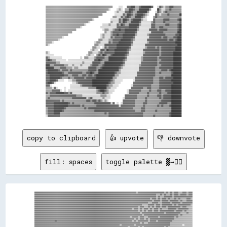
▒▒▒▒▒▒▒▒▒▒▒▒▒▒▒▒▒▒▒▒▒▒▒▒▒▒▒▒▒▒▒▒▒▒▒▒▒▒▒▒▒▒▒▒▒▒▒▒▒▒▒▒▒▒▒▒▒▒▒▒▒▒▒▒▒▒      ░░░░    ▓▓▓▓████▒▒▒▒▓▓██████████▓▓    ░░▓▓▒▒░░▒▒▒▒▓▓▓▓▒▒▒▒▒▒▒▒

▒▒▒▒▒▒▒▒▒▒▒▒▒▒▒▒▒▒▒▒▒▒▒▒▒▒▒▒▒▒▒▒▒▒▒▒▒▒▒▒▒▒▒▒▒▒▒▒▒▒▒▒▒▒▒▒▒▒▒▒▒▒░░      ░░▒▒░░  ▒▒▒▒████▓▓▒▒▒▒██████████▒▒      ██▒▒░░░░▒▒▒▒▓▓▒▒▒▒▒▒▒▒▒▒

▒▒▒▒▒▒▒▒▒▒▒▒▒▒▒▒▒▒▒▒▒▒▒▒▒▒▒▒▒▒▒▒▒▒▒▒▒▒▒▒▒▒▒▒▒▒▒▒▒▒▒▒▒▒▒▒▒▒▒▒        ░░▒▒░░░░░░▓▓▓▓██▓▓▒▒▒▒██████████▒▒      ░░▓▓▒▒░░▒▒▓▓▒▒▒▒▒▒▒▒▒▒▒▒▒▒

▒▒▒▒▒▒▒▒▒▒▒▒▒▒▒▒▒▒▒▒▒▒▒▒▒▒▒▒▒▒▒▒▒▒▒▒▒▒▒▒▒▒▒▒▒▒▒▒▒▒▒▒▒▒▒▒            ░░░░░░░░▓▓▒▒████▓▓▒▒▓▓██████▓▓▒▒░░      ▓▓▒▒░░▒▒▒▒▒▒▓▓▒▒▒▒▒▒▒▒▒▒██

▒▒▒▒▒▒▒▒▒▒▒▒▒▒▒▒▒▒▒▒▒▒▒▒▒▒▒▒▒▒▒▒▒▒▒▒▒▒▒▒▒▒▒▒▒▒▒▒▒▒▒▒              ▒▒▒▒░░░░▓▓▒▒▓▓██▓▓▒▒▒▒██████▓▓▒▒░░      ▒▒▓▓▒▒▒▒▒▒▒▒▒▒▒▒▒▒▒▒▒▒▒▒▒▒▒▒

▒▒▒▒▒▒▒▒▒▒▒▒▒▒▒▒▒▒▒▒▒▒▒▒▒▒▒▒▒▒▒▒▒▒▒▒▒▒▒▒▒▒▒▒▒▒░░                ░░░░░░░░▓▓▒▒████▓▓▒▒▓▓████████▒▒░░░░      ▓▓▒▒▒▒▒▒▒▒▓▓▓▓▓▓▒▒▒▒▒▒▒▒▓▓██

▒▒▒▒▒▒▒▒▒▒▒▒▒▒▒▒▒▒▒▒▒▒▒▒▒▒▒▒▒▒▒▒▒▒▒▒▒▒▒▒▒▒░░                    ▒▒░░░░░░▓▓▒▒██▓▓▒▒▒▒████████▓▓░░░░░░░░░░▒▒▓▓▒▒▒▒▒▒▒▒▓▓▒▒▒▒▒▒▒▒▒▒▒▒▒▒▓▓

▒▒▒▒▒▒▒▒▒▒▒▒▒▒▒▒▒▒▒▒▒▒▒▒▒▒▒▒▒▒▒▒▒▒▒▒▒▒░░                ░░░░░░▒▒░░░░░░▓▓▒▒██▓▓▒▒▒▒██████████▒▒░░░░░░░░░░▓▓▓▓▒▒▒▒▒▒▒▒▒▒▓▓▓▓▒▒▒▒▒▒▒▒▓▓██

▒▒▒▒▒▒▒▒▒▒▒▒▒▒▒▒▒▒▒▒▒▒▒▒▒▒▒▒▒▒▒▒▒▒░░                  ░░░░░░░░░░░░░░░░▓▓▓▓▓▓▓▓▓▓▓▓████████▓▓░░░░░░░░░░░░▓▓▓▓▒▒▒▒▓▓▓▓▒▒▒▒▒▒▒▒▒▒▒▒▒▒▓▓██

▒▒▒▒▒▒▒▒▒▒▒▒▒▒▒▒▒▒▒▒▒▒▒▒▒▒▒▒▒▒                          ░░▒▒▒▒░░░░▒▒▓▓▓▓██▓▓▓▓████████████▒▒░░░░░░░░░░▓▓▓▓▓▓▓▓▒▒▓▓▓▓▓▓▓▓▒▒▒▒▒▒▒▒▒▒▓▓██

▒▒▒▒▒▒▒▒▒▒▒▒▒▒▒▒▒▒▒▒▒▒▒▒▒▒                                ▒▒░░░░▒▒▓▓▓▓▓▓▓▓▓▓▓▓██████████▓▓░░░░░░░░░░░░░░▓▓▓▓▓▓▓▓▓▓▓▓▒▒▒▒▒▒▒▒▒▒▒▒▒▒████

▒▒▒▒▒▒▒▒▒▒▒▒▒▒▒▒▒▒▒▒▒▒                                ░░▒▒░░░░░░▒▒▓▓▓▓██▓▓▓▓████████████▒▒░░░░░░░░░░▒▒▓▓▓▓▓▓▓▓▓▓▓▓▓▓▓▓▒▒▒▒▒▒▒▒▒▒▓▓▓▓██

▒▒▒▒▒▒▒▒▒▒▒▒▒▒▒▒░░                                    ░░▒▒░░░░░░▓▓▒▒▓▓▓▓▓▓▓▓██████████▓▓░░░░░░░░░░░░░░▓▓▓▓▓▓▓▓▓▓▓▓▒▒▓▓▓▓▒▒▒▒▒▒▓▓▓▓████

▒▒▒▒▒▒▒▒▒▒▒▒░░                                      ▒▒▒▒░░░░░░▒▒▒▒▓▓▓▓▓▓▓▓██████████▓▓▒▒░░░░░░░░░░░░▓▓▓▓▓▓▓▓▓▓▓▓▓▓▓▓▓▓▓▓▒▒▓▓▓▓▒▒▓▓████

▒▒▒▒▒▒░░                                        ░░▒▒▒▒░░░░░░░░▓▓▒▒▓▓▓▓▓▓████████████▓▓░░░░░░░░░░░░░░▒▒▓▓▓▓▓▓▓▓▓▓▓▓▓▓▓▓▓▓▓▓▓▓▓▓▓▓██████

▒▒░░                                            ▒▒▒▒░░░░░░▓▓▓▓▓▓▓▓▓▓▓▓██████████████▒▒░░░░░░░░░░░░▓▓▓▓▓▓▓▓▓▓▓▓▓▓▓▓▓▓▓▓▓▓▓▓▓▓▓▓▓▓▓▓████

                                              ▒▒▒▒░░░░  ░░▓▓▒▒▓▓▓▓▓▓▓▓████████████▓▓░░░░░░░░░░░░░░▒▒▓▓▓▓▓▓▓▓▒▒▓▓▒▒▓▓▓▓▓▓▓▓▓▓▓▓▓▓██████

                                            ░░▒▒░░░░  ▓▓▓▓▒▒██▓▓▓▓▓▓████████████▓▓▒▒░░░░░░░░░░░░▓▓▓▓▓▓▓▓▓▓▓▓▓▓▓▓▒▒▓▓▓▓▓▓▓▓▓▓▓▓▓▓██████

▒▒░░                                      ▒▒▒▒░░░░░░▒▒▓▓▒▒▓▓▓▓▓▓▓▓▓▓████████████▓▓░░░░░░░░░░░░░░▒▒▓▓▓▓▓▓▓▓▓▓▓▓▓▓▒▒▓▓▓▓▓▓▓▓▓▓▓▓████████

░░░░░░░░                                ░░▒▒░░░░  ▒▒▓▓▒▒██▓▓▒▒▒▒▓▓████████████▓▓▒▒░░░░░░░░░░░░░░▓▓▓▓▓▓▓▓▓▓▓▓▓▓▓▓▒▒▓▓▓▓▓▓▓▓▓▓▓▓████████

▓▓▒▒░░░░░░░░░░░░                  ░░  ▒▒▒▒░░░░░░▒▒▓▓▓▓▓▓▓▓▒▒▒▒████████████████▓▓░░░░░░░░░░░░░░▒▒▓▓▓▓▓▓▓▓▓▓▓▓▓▓▒▒▓▓▓▓▓▓▓▓▓▓▓▓▓▓████████

▓▓██▓▓▒▒▒▒░░░░░░░░░░  ░░░░░░░░░░░░░░░░░░░░░░░░░░▓▓▓▓██▓▓▒▒▒▒▒▒██████████████▓▓▒▒░░░░░░░░░░░░░░▒▒▓▓▓▓▓▓▓▓▓▓▓▓▓▓▒▒▒▒▓▓▓▓▓▓▓▓▓▓▓▓████████

▓▓▓▓▓▓▓▓▓▓▒▒▒▒░░░░░░░░░░░░░░░░░░░░░░▒▒░░░░░░░░▓▓▓▓▓▓▓▓▒▒▒▒██████████████████▓▓░░░░░░░░░░░░░░░░▓▓▓▓▓▓▓▓▓▓▓▓▓▓▓▓▒▒▓▓▓▓▓▓▓▓▓▓▓▓▓▓████████

████▒▒▒▒▓▓▓▓▓▓▓▓▓▓▒▒▒▒░░░░▒▒░░░░░░▒▒░░░░░░░░▒▒▓▓▓▓▓▓▒▒▒▒▓▓████████████████▓▓▒▒░░░░░░░░░░░░░░▒▒▓▓▓▓▓▓▓▓▓▓▓▓▓▓▓▓▒▒▒▒▓▓▓▓▓▓▓▓▓▓▓▓████████

████████▒▒▒▒▒▒▓▓▓▓▓▓▒▒▒▒▒▒░░▒▒▒▒░░░░░░░░░░▓▓▓▓▓▓▓▓▒▒▒▒▓▓████████████████▓▓▒▒░░░░░░░░░░░░░░░░▓▓▓▓▓▓▓▓▓▓▓▓▓▓▓▓▒▒▒▒▓▓▓▓▓▓▓▓▓▓▓▓▓▓████████

▓▓██████████▓▓▒▒▓▓▓▓▓▓▒▒▓▓▒▒▒▒▒▒▒▒▒▒▒▒▒▒▒▒▓▓▓▓▓▓▓▓▒▒████████████████████▒▒░░░░░░░░░░░░░░░░░░▓▓▓▓▓▓▓▓▓▓▓▓▓▓▓▓▒▒▒▒▒▒▓▓▓▓▓▓▒▒▓▓██████████

▓▓██████████████▓▓▒▒▒▒▓▓▓▓▓▓▓▓▓▓▓▓▓▓▒▒▒▒▓▓▓▓██▓▓▒▒▒▒████████████████▓▓▒▒▒▒░░░░░░░░░░░░░░░░▓▓▓▓▓▓▓▓▓▓▓▓▓▓▓▓▓▓▒▒▒▒▓▓▒▒▒▒▒▒▒▒▒▒▓▓████████

▓▓▓▓██████████████▓▓▓▓▒▒▒▒▓▓▓▓▓▓▒▒▒▒▓▓▓▓▒▒▓▓▓▓▒▒▓▓██████████████████▒▒▒▒░░░░░░░░░░░░░░░░░░▓▓▓▓▓▓▓▓▓▓▓▓▓▓▓▓▓▓▒▒▒▒▒▒▒▒▒▒▒▒▒▒▒▒██████████

▓▓▓▓██████████▓▓▒▒▒▒▒▒▓▓▒▒▒▒▓▓▓▓▓▓▓▓▓▓▒▒▓▓▓▓▓▓▓▓▓▓████████████████▒▒▒▒░░░░░░░░░░░░░░░░░░▓▓▓▓▓▓▓▓▓▓▓▓▓▓▓▓▓▓▒▒▒▒▒▒▓▓▓▓▒▒▓▓▓▓▓▓▓▓████████

▓▓▓▓██████▓▓░░░░░░    ░░░░▒▒▒▒▓▓▓▓▓▓▓▓▓▓▓▓▓▓▓▓██████████████████▓▓▒▒░░░░░░░░          ░░▓▓▓▓▓▓▓▓▓▓▓▓▓▓▓▓▓▓▒▒▒▒▒▒▓▓▓▓▓▓▓▓▓▓▓▓██████████

▓▓████▓▓░░                ░░░░▒▒▓▓▓▓▓▓▓▓▓▓▓▓▓▓████████████████▓▓▒▒▒▒░░░░░░            ▓▓▓▓▓▓▓▓▓▓▓▓▓▓▓▓▓▓▓▓▒▒▒▒▒▒▓▓▓▓▓▓▓▓▓▓▓▓▓▓████████

▓▓▓▓░░                  ░░░░░░░░░░▒▒▓▓▓▓▓▓▓▓▓▓██████████████▓▓▒▒▒▒░░░░░░            ░░▓▓▓▓▓▓▓▓▓▓▓▓▓▓▓▓▓▓▒▒▒▒▒▒▒▒▓▓▓▓▓▓▓▓▓▓▓▓██████████

▒▒▒▒▒▒░░▓▓░░      ░░    ░░░░░░░░░░░░░░░░░░▒▒▒▒▒▒▒▒██████████▒▒▒▒░░░░░░              ▓▓▓▓▓▓▓▓▓▓▓▓▒▒▒▒▓▓▓▓▒▒▒▒▒▒▒▒▓▓▓▓▓▓▓▓▓▓▓▓██████████

▒▒▒▒▒▒▓▓▓▓▓▓▓▓░░  ░░  ░░░░░░░░░░░░░░░░░░░░░░░░░░░░▒▒▓▓████▓▓▒▒░░░░░░            ░░▓▓▓▓▓▓▓▓▓▓▓▓▒▒▒▒▒▒▒▒▓▓▒▒▒▒▒▒▓▓▓▓▒▒▒▒▓▓▓▓▓▓██████████

▓▓▒▒▓▓▓▓▓▓████████▓▓▓▓▒▒▓▓░░░░░░░░░░░░░░░░░░░░░░░░▒▒▒▒▒▒▓▓▒▒▒▒░░░░              ░░▓▓▓▓▓▓▓▓▓▓▒▒▒▒▒▒▒▒▓▓▒▒▒▒▒▒▒▒▒▒▓▓▒▒▒▒▒▒▓▓▓▓██████████

▒▒▒▒▓▓▓▓▓▓▓▓▓▓▓▓▓▓▓▓▓▓▓▓▓▓▓▓▓▓▒▒▒▒▒▒░░░░░░░░░░░░░░░░░░▒▒▒▒▒▒░░░░              ▓▓▓▓▓▓▓▓▓▓▓▓▒▒▒▒▒▒▒▒▒▒▓▓▒▒▒▒▒▒▒▒▓▓▓▓▒▒▓▓▓▓▓▓▓▓██████████

▒▒▓▓▒▒▒▒▒▒▒▒▒▒▒▒▒▒▒▒▒▒▒▒▒▒▓▓▓▓▓▓▓▓▓▓▓▓▓▓░░▒▒▓▓░░░░░░░░░░▒▒░░░░░░            ░░▓▓▓▓▓▓▓▓▓▓▓▓▒▒▒▒▒▒▒▒▓▓▒▒▒▒▒▒▒▒▒▒▒▒▓▓▒▒▓▓▓▓▓▓▓▓██████████

▓▓▓▓▓▓▓▓▓▓▓▓▓▓▒▒▓▓▒▒▒▒▒▒▒▒▒▒▒▒▒▒▒▒▒▒▒▒▒▒▓▓▓▓▒▒▓▓▓▓▒▒▓▓▒▒░░▒▒░░              ▓▓▓▓▓▓▓▓▓▓▓▓▒▒▒▒▒▒▒▒▒▒▓▓▒▒▒▒▒▒▒▒▒▒▒▒▒▒▓▓▓▓▓▓▓▓▓▓██████████

▓▓▓▓▓▓▓▓██████████████▓▓▒▒▓▓▒▒▒▒▒▒▒▒▒▒▒▒▒▒▒▒▒▒▒▒▓▓▓▓▓▓▓▓▓▓▓▓▓▓▓▓░░▓▓  ░░  ░░▓▓▓▓▓▓▓▓▓▓▓▓▒▒▒▒▒▒▒▒▓▓▓▓▒▒▒▒▒▒▒▒▒▒▒▒▓▓▓▓▓▓▓▓▒▒▒▒██████████

▓▓▓▓▓▓▓▓██████████████▓▓▓▓▓▓▓▓▓▓▓▓▒▒▓▓▒▒▒▒▒▒▒▒▒▒▒▒▓▓▓▓▓▓▓▓▓▓▓▓▓▓▓▓▓▓▓▓▓▓░░▓▓▓▓▓▓▓▓▓▓▓▓▓▓▒▒▒▒▒▒▒▒▓▓▒▒▒▒▒▒▒▒▒▒▒▒▓▓▒▒▓▓▒▒▒▒▒▒▓▓██████████

▒▒▓▓▓▓▓▓██████████▓▓▒▒▒▒▒▒▒▒▒▒▒▒▒▒▒▒▒▒▓▓▒▒▓▓▓▓▓▓▓▓▓▓▓▓▓▓▓▓▓▓▓▓▓▓▓▓▓▓▓▓▓▓▓▓▓▓▓▓▓▓▓▓▓▓▓▓▒▒▒▒▒▒▒▒▓▓▓▓▒▒▒▒▒▒▒▒▒▒▒▒▒▒▒▒▒▒▒▒▒▒▒▒▒▒██████████

▒▒▓▓▓▓▓▓████████▓▓▒▒▒▒▒▒▒▒▒▒▒▒▒▒▒▒▒▒▒▒▒▒▒▒▒▒▒▒▒▒▓▓▓▓▓▓▓▓▓▓▓▓▓▓▓▓▓▓▓▓▓▓▓▓▓▓▓▓▓▓▓▓▓▓▓▓▓▓▓▓▒▒▒▒▒▒▓▓▓▓▒▒▒▒▒▒▒▒▒▒▓▓▒▒▒▒▒▒▒▒▒▒▒▒▒▒██████████

▒▒▓▓▓▓▓▓██████▒▒▒▒▒▒▒▒▒▒▒▒▒▒▒▒▒▒▒▒▒▒▒▒▒▒▒▒▒▒▒▒▒▒▒▒▒▒▒▒▒▒▒▒▓▓▒▒▓▓▓▓▓▓▓▓▓▓▓▓▓▓▓▓▓▓▓▓▓▓▓▓▓▓▓▓▓▓▓▓▓▓▒▒▒▒▒▒▒▒▒▒▒▒▒▒▒▒▒▒▒▒▒▒▒▒▒▒▓▓██████████

copy to clipboard
👍 upvote
👎 downvote
fill: spaces
toggle palette ▓→✊🏽
▓▓▓▓▓▓▓▓▓▓▓▓▓▓▓▓▓▓▓▓▓▓▓▓▓▓▓▓▓▓▓▓▓▓▓▓▓▓▓▓▓▓▓▓▓▓▓▓▓▓▓▓▓▓▓▓▓▓▓▓▓▓▓▓▓▓▓▓▓▓▓▓▓▓▓▓▓▓▓▓▓▓▓▓▓▓▓▓▓▓▓▓▓▓▓▓▓▓▓▓▒▒▓▓▓▓▓▓▓▓▓▓▓▓▓▓▓▓▓▓▓▓▓▓▓▓▓▓▒▒▓▓▒▒▓▓▒▒▓▓▓▓▒▒▒▒▓▓▓▓▒▒▓▓▓▓
▓▓▓▓▓▓▓▓▓▓▓▓▓▓▓▓▓▓▓▓▓▓▓▓▓▓▓▓▓▓▓▓▓▓▓▓▓▓▓▓▓▓▓▓▓▓▓▓▓▓▓▓▓▓▓▓▓▓▓▓▓▓▓▓▓▓▓▓▓▓▓▓▓▓▓▓▓▓▓▓▓▓▓▓▓▓▓▓▓▓▓▓▓▓▓▓▓▓▓▓▓▓▓▓▓▓▓▓▓▓▓▓▓▓▓▓▓▓▓▓▒▒▒▒▓▓▒▒▓▓▒▒▒▒▓▓▒▒▓▓▓▓▒▒▓▓▓▓▓▓▒▒▓▓▓▓
▓▓▓▓▓▓▓▓▓▓▓▓▓▓▓▓▓▓▓▓▓▓▓▓▓▓▓▓▓▓▓▓▓▓▓▓▓▓▓▓▓▓▓▓▓▓▓▓▓▓▓▓▓▓▓▓▓▓▓▓▓▓▓▓▓▓▓▓▓▓▓▓▓▓▓▓▓▓▓▓▓▓▓▓▓▓▓▓▓▓▓▓▓▓▓▓▓▓▓▓▓▓▓▓▓▓▓▓▓▓▓▓▓▓▓▓▓▓▓▓▒▒▓▓▒▒▒▒▓▓▓▓▓▓▓▓▒▒▓▓▓▓▓▓▓▓▓▓▓▓▓▓▓▓▓▓
▓▓▓▓▓▓▓▓▓▓▓▓▓▓▓▓▓▓▓▓▓▓▓▓▓▓▓▓▓▓▓▓▓▓▓▓▓▓▓▓▓▓▓▓▓▓▓▓▓▓▓▓▓▓▓▓▓▓▓▓▓▓▓▓▓▓▓▓▓▓▓▓▓▓▓▓▓▓▓▓▓▓▓▓▓▓▓▓▓▓▓▓▓▓▓▓▓▓▓▓▓▓▓▓▓▓▓▓▓▓▓▓▓▓▒▒▓▓▓▓▒▒▓▓▒▒▓▓▓▓▒▒▓▓▒▒▒▒▓▓▒▒▓▓▒▒▒▒▒▒▓▓▓▓▒▒
▓▓▓▓▓▓▓▓▓▓▓▓▓▓▓▓▓▓▓▓▓▓▓▓▓▓▓▓▓▓▓▓▓▓▓▓▓▓▓▓▓▓▓▓▓▓▓▓▓▓▓▓▓▓▓▓▓▓▓▓▓▓▓▓▓▓▓▓▓▓▓▓▓▓▓▓▓▓▓▓▓▓▓▓▓▓▓▓▓▓▓▓▓▓▓▓▓▓▓▓▓▓▓▓▓▓▓▓▓▓▓▓▓▓▓▓▒▒▓▓▓▓▓▓▒▒▓▓▓▓▓▓▒▒▓▓▓▓▓▓▓▓▒▒▓▓▒▒▒▒▓▓▓▓▓▓
▓▓▓▓▓▓▓▓▓▓▓▓▓▓▓▓▓▓▓▓▓▓▓▓▓▓▓▓▓▓▓▓▓▓▓▓▓▓▓▓▓▓▓▓▓▓▓▓▓▓▓▓▓▓▓▓▓▓▓▓▓▓▓▓▓▓▓▓▓▓▓▓▓▓▓▓▓▓▓▓▓▓▓▓▓▓▓▓▓▓▓▓▓▓▓▓▓▓▓▓▓▓▓▓▓▓▓▓▓▓▓▓▒▒▒▒▓▓▓▓▓▓▒▒▒▒▓▓▓▓▓▓▓▓▒▒▓▓▓▓▓▓▓▓▒▒▓▓▓▓▓▓▓▓▓▓
▓▓▓▓▓▓▓▓▓▓▓▓▓▓▓▓▓▓▓▓▓▓▓▓▓▓▓▓▓▓▓▓▓▓▓▓▓▓▓▓▓▓▓▓▓▓▓▓▓▓▓▓▓▓▓▓▓▓▓▓▓▓▓▓▓▓▓▓▓▓▓▓▓▓▓▓▓▓▓▓▓▓▓▓▓▓▓▓▓▓▓▓▓▓▓▓▓▓▓▓▓▓▓▓▓▓▒▒▒▒▒▒▓▓▓▓▓▓▒▒▓▓▓▓▒▒▓▓▓▓▓▓▓▓▓▓▒▒▓▓▒▒▓▓▓▓▓▓▓▓▓▓▓▓▒▒
▓▓▓▓▓▓▓▓▓▓▓▓▓▓▓▓▓▓▓▓▓▓▓▓▓▓▓▓▓▓▓▓▓▓▓▓▓▓▓▓▓▓▓▓▓▓▓▓▓▓▓▓▓▓▓▓▓▓▓▓▓▓▓▓▓▓▓▓▓▓▓▓▓▓▓▓▓▓▓▓▓▓▓▓▓▓▓▓▓▓▓▓▓▓▓▓▓▓▓▓▓▓▒▒▓▓▓▓▒▒▒▒▓▓▒▒▓▓▒▒▓▓▓▓▒▒▓▓▓▓▒▒▓▓▓▓▓▓▓▓▓▓▓▓▒▒▓▓▓▓▒▒▒▒▒▒
▓▓▓▓▓▓▓▓▓▓▓▓▓▓▓▓▓▓▓▓▓▓▓▓▓▓▓▓▓▓▓▓▓▓▓▓▓▓▓▓▓▓▓▓▓▓▓▓▓▓▓▓▓▓▓▓▓▓▓▓▓▓▓▓▓▓▓▓▓▓▓▓▓▓▓▓▓▓▓▓▓▓▓▓▓▓▓▓▓▓▓▓▓▓▓▓▒▒▓▓▓▓▒▒▓▓▒▒▓▓▓▓▒▒▓▓▒▒▓▓▓▓▒▒▓▓▒▒▒▒▒▒▓▓▓▓▓▓▓▓▒▒▓▓▓▓▓▓▓▓▓▓▒▒▒▒
▓▓▓▓▓▓▓▓▓▓▓▓▓▓▓▓▓▓▓▓▓▓▓▓▓▓▓▓▓▓▓▓▓▓▓▓▓▓▓▓▓▓▓▓▓▓▓▓▓▓▓▓▓▓▓▓▓▓▓▓▓▓▓▓▓▓▓▓▓▓▓▓▓▓▓▓▓▓▓▓▓▓▓▓▓▓▓▓▓▓▓▓▓▓▓▓▓▓▓▓▓▓▒▒▓▓▒▒▓▓▒▒▓▓▓▓▒▒▓▓▓▓▒▒▓▓▓▓▓▓▓▓▓▓▓▓▓▓▒▒▓▓▓▓▓▓▒▒▓▓▒▒▒▒▒▒
▓▓▓▓▓▓▓▓▓▓▓▓▓▓▓▓▓▓▓▓▓▓▓▓▓▓▓▓▓▓▓▓▓▓▓▓▓▓▓▓▓▓▓▓▓▓▓▓▓▓▓▓▓▓▓▓▓▓▓▓▓▓▓▓▓▓▓▓▓▓▓▓▓▓▓▓▓▓▓▓▓▓▓▓▓▓▓▓▓▓▓▓▓▓▓▓▓▓▓▓▓▓▓▓▒▒▓▓▓▓▓▓▓▓▓▓▓▓▓▓▓▓▓▓▓▓▓▓▒▒▓▓▓▓▓▓▓▓▓▓▓▓▓▓▒▒▒▒▒▒▓▓▒▒▒▒
▓▓▓▓▓▓▓▓▓▓▓▓▓▓▓▓▓▓▓▓▓▓▓▓▓▓▓▓▓▓▓▓▓▓▓▓▓▓▓▓▓▓▓▓▓▓▓▓▓▓▓▓▓▓▓▓▓▓▓▓▓▓▓▓▓▓▓▓▓▓▓▓▓▓▓▓▓▓▓▓▓▓▓▓▓▓▓▓▓▓▓▓▓▓▓▓▓▓▓▓▓▓▓▓▓▓▒▒▓▓▓▓▓▓▓▓▓▓▓▓▓▓▓▓▓▓▓▓▓▓▓▓▓▓▓▓▓▓▓▓▓▓▒▒▓▓▒▒▒▒▒▒▒▒▒▒
▓▓▓▓▓▓▓▓▓▓▓▓▓▓▓▓▓▓▓▓▓▓▓▓▓▓▓▓▓▓▓▓▓▓▓▓▓▓▓▓▓▓▓▓▓▓▓▓▓▓▓▓▓▓▓▓▓▓▓▓▓▓▓▓▓▓▓▓▓▓▓▓▓▓▓▓▓▓▓▓▓▓▓▓▓▓▓▓▓▓▓▓▓▓▒▒▓▓▓▓▓▓▒▒▓▓▓▓▒▒▒▒▓▓▓▓▓▓▓▓▓▓▒▒▓▓▓▓▓▓▓▓▓▓▓▓▓▓▒▒▓▓▒▒▒▒▒▒▒▒▒▒▒▒▒▒
▓▓▓▓▓▓▓▓▓▓▓▓▓▓▓▓▓▓▓▓▓▓▓▓▓▓▓▓▓▓▓▓▓▓▓▓▓▓▓▓▓▓▓▓▓▓▓▓▓▓▓▓▓▓▓▓▓▓▓▓▓▓▓▓▓▓▓▓▓▓▓▓▓▓▓▓▓▓▓▓▓▓▓▓▓▓▓▓▓▓▓▓▓▓▓▓▓▓▒▒▓▓▒▒▓▓▓▓▒▒▓▓▒▒▓▓▓▓▓▓▓▓▓▓▓▓▓▓▓▓▓▓▓▓▓▓▓▓▒▒▒▒▒▒▒▒▒▒▒▒▒▒▒▒▒▒
▓▓▓▓▓▓▓▓▓▓▓▓▓▓▓▓▓▓▓▓██▓▓▓▓▓▓▓▓▓▓▓▓▓▓▓▓▓▓▓▓▓▓▓▓▓▓▓▓▓▓▓▓▓▓▓▓▓▓▓▓▓▓▓▓▓▓▓▓▓▓▓▓▓▓▓▓▓▓▓▓▓▓▓▓▓▓▓▓▓▓▓▓▓▓▒▒▓▓▒▒▓▓▓▓▓▓▓▓▓▓▒▒▓▓▓▓▓▓▒▒▓▓▓▓▓▓▓▓▓▓▓▓▓▓▒▒▒▒▒▒▒▒▒▒▒▒▒▒▒▒▒▒▒▒
▓▓▓▓▓▓▓▓▓▓▓▓▓▓▓▓▓▓▓▓▓▓▓▓▓▓▓▓▓▓▓▓▓▓▓▓▓▓▓▓▓▓▓▓▓▓▓▓▓▓▓▓▓▓▓▓▓▓▓▓▓▓▓▓▓▓▓▓▓▓▓▓▓▓▓▓▓▓▓▓▓▓▓▓▓▓▓▓▓▓▓▓▓▓▓▓▓▓▓▓▓▓▓▓▒▒▓▓▒▒▒▒▓▓▓▓▓▓▓▓▓▓▓▓▓▓▓▓▓▓▓▓▓▓▒▒▒▒▒▒▒▒▒▒▒▒▒▒▒▒▒▒▒▒▒▒
▓▓▓▓▓▓▓▓▓▓▓▓▓▓▓▓▓▓▓▓▓▓▓▓▓▓▓▓▓▓▓▓▓▓▓▓▓▓▓▓▓▓▓▓▓▓▓▓▓▓▓▓▓▓▓▓▓▓▓▓▓▓▓▓▓▓▓▓▓▓▓▓▓▓▓▓▓▓▓▓▓▓▓▓▒▒▓▓▓▓▓▓▓▓▓▓▓▓▒▒▓▓▓▓▓▓▓▓▓▓▓▓▓▓▓▓▓▓▓▓▓▓▓▓▓▓▓▓▓▓▓▓▓▓▒▒▒▒▒▒▒▒▒▒▒▒░░▒▒▒▒▒▒▒▒
▓▓▓▓▓▓▓▓▓▓▓▓▓▓▓▓▓▓▓▓▓▓▓▓▓▓▓▓▓▓▓▓▓▓▓▓▓▓▓▓▓▓▓▓▓▓▓▓▓▓▓▓▓▓▓▓▓▓▓▓▓▓▓▓▓▓▓▓▓▓▓▓▓▓▓▓▓▓▓▓▓▓▓▓▓▓▓▓▓▓▓▓▒▒▓▓▓▓▓▓▓▓▒▒▓▓▒▒▓▓▓▓▓▓▓▓▓▓▓▓▓▓▓▓▓▓▓▓▒▒▓▓▒▒▒▒▒▒▒▒▒▒▒▒▒▒▒▒▒▒▒▒▒▒▒▒
▓▓▓▓▓▓▓▓▓▓▓▓▓▓▓▓▓▓▓▓▓▓▓▓▓▓▓▓▓▓▓▓▓▓▓▓▓▓▓▓▓▓▓▓▓▓▓▓▓▓▓▓▓▓▓▓▓▓▓▓▓▓▓▓▓▓▓▓▓▓▓▓▒▒▓▓▓▓▓▓▓▓▓▓▓▓▒▒▓▓▓▓▓▓▒▒▓▓▓▓▓▓▓▓▓▓▓▓▓▓▓▓▓▓▓▓▓▓▓▓▓▓▓▓▓▓▒▒▒▒▒▒▒▒▒▒▒▒▒▒▒▒▒▒▒▒▒▒▒▒░░▒▒▒▒
▓▓▓▓▓▓▓▓▓▓▓▓▓▓▓▓▓▓▓▓▓▓▓▓▓▓▓▓▓▓▓▓▓▓▓▓▓▓▓▓▓▓▓▓▓▓▓▓▓▓▓▓▓▓▓▓▓▓▓▓▓▓▓▓▓▓▓▓▓▓▓▓▓▓▓▓▓▓▓▓▓▓▓▓▓▓▓▓▓▓▓▓▓▓▓▓▓▓▓▓▓▓▓▓▓▓▓▓▓▓▓▓▓▓▓▓▓▓▓▓▓▓▓▓▒▒▒▒▒▒▒▒▒▒▒▒▒▒▒▒▒▒▒▒▒▒▒▒▒▒▒▒▒▒▒▒
▓▓▓▓▓▓▓▓▓▓▓▓▓▓▓▓▓▓▓▓▓▓▓▓▓▓▓▓▓▓▓▓▓▓▓▓▓▓▓▓▓▓▓▓▓▓▓▓▓▓▓▓▓▓▓▓▓▓▓▓▓▓▓▓▓▓▓▓▓▓▓▓▓▓▓▓▓▓▓▓▓▓▓▓▓▓▓▓▓▓▓▓▓▓▓▓▓▓▓▓▓▓▓▓▓▓▓▓▓▓▓▓▓▓▓▓▓▓▓▓▓▓▓▓▒▒▒▒▒▒▒▒▒▒▒▒▒▒▒▒▒▒▒▒▒▒▒▒░░▒▒▒▒░░
▓▓▓▓▓▓▓▓▓▓▓▓▓▓▓▓██▓▓▓▓▓▓▓▓▓▓▓▓▓▓▓▓▓▓▓▓▓▓▓▓▓▓▓▓▓▓▓▓▓▓▓▓▓▓▓▓▓▓▓▓▓▓▓▓▓▓▓▓▒▒▓▓▓▓▓▓▓▓▓▓▓▓▓▓▓▓▓▓▓▓▓▓▓▓▓▓▓▓▓▓▓▓▓▓▓▓▓▓▓▓▓▓▓▓▓▓▓▓▒▒▒▒▒▒▒▒▒▒▒▒▒▒▒▒▒▒▒▒░░▒▒▒▒▒▒▒▒░░▒▒▒▒
▓▓▓▓▓▓▓▓▓▓▓▓▓▓▓▓▓▓▓▓▓▓▓▓▓▓▓▓▓▓▓▓▓▓▓▓▓▓▓▓▓▓▓▓▓▓▓▓▓▓▓▓▓▓▓▓▓▓▓▓▓▓▓▓▓▓▓▓▓▓▓▓▓▓▒▒▓▓▓▓▓▓▓▓▓▓▓▓▓▓▓▓▓▓▓▓▓▓▓▓▓▓▓▓▓▓▓▓▓▓▓▓▓▓▓▓▓▓▒▒▒▒▒▒▒▒▒▒▒▒▒▒▒▒░░▒▒▒▒▒▒▒▒▒▒▒▒▒▒▒▒▒▒░░
▓▓▓▓▓▓▓▓▓▓▓▓▓▓▓▓▓▓▓▓▓▓▓▓▓▓▓▓▓▓▓▓▓▓▓▓▓▓▓▓▓▓▓▓▓▓▓▓▓▓▓▓▓▓▓▓▓▓▓▓▓▓▓▓▓▓▓▓▓▓▓▓▓▓▓▓▓▓▓▓▓▓▓▓▓▓▓▓▓▓▓▓▓▓▓▓▓▓▓▓▓▓▓▓▓▓▓▓▓▓▓▓▓▓▓▓▒▒▒▒▒▒▒▒▒▒▒▒▒▒░░▒▒▒▒▒▒▒▒▒▒▒▒▒▒▒▒▒▒░░▒▒▒▒
▓▓▓▓▓▓▓▓▓▓▓▓▓▓▓▓▓▓▓▓▓▓▓▓▓▓▓▓▓▓▓▓▓▓▓▓▓▓▓▓▓▓▓▓▓▓▓▓▓▓▓▓▓▓▓▓▓▓▓▓▓▓▓▓▓▓▓▓▓▓▓▓▓▓▓▓▓▓▓▓▓▓▓▓▓▓▓▓▓▓▓▓▓▓▓▓▓▓▓▓▓▓▓▓▓▓▓▓▓▓▓▓▓▓▒▒▒▒▒▒▒▒▒▒▒▒▒▒▒▒░░▒▒▒▒▒▒▒▒▒▒▒▒░░▒▒▒▒▒▒▒▒▒▒
▓▓▓▓▓▓▓▓▓▓▓▓▓▓▓▓▓▓▓▓▓▓▓▓▓▓▓▓▓▓▓▓▓▓▓▓▓▓▓▓▓▓▓▓▓▓▓▓▓▓▓▓▓▓▓▓▓▓▓▓▓▓▓▓▓▓▓▓▓▓▓▓▓▓▓▓▓▓▓▓▓▓▓▓▓▓▓▓▓▓▓▓▓▓▓▓▓▓▓▓▓▓▓▓▓▓▓▓▓▓▒▒▒▒▒▒▒▒▒▒▒▒▒▒▒▒▒▒▒▒▒▒░░▒▒▒▒▒▒▒▒▒▒▒▒▒▒▒▒▒▒▒▒▒▒
▓▓▓▓▓▓▓▓██▓▓▓▓▓▓▓▓▓▓▓▓▓▓▓▓▓▓▓▓▓▓▓▓▓▓▓▓▓▓▓▓▓▓▓▓▓▓▓▓▓▓▓▓▓▓▓▓▓▓▓▓▓▓▓▓▓▓▓▓▓▓▓▓▓▓▓▓▓▓▓▓▓▓▓▓▓▓▓▓▓▓▓▓▓▓▓▓▓▓▓▓▓▓▓▓▓▓▓▓▒▒▒▒▒▒▒▒▒▒▒▒▒▒▒▒▒▒▒▒▒▒▒▒▒▒▒▒▒▒▒▒▒▒▒▒▒▒▒▒▒▒▒▒▒▒
██▓▓▓▓▓▓▓▓██▓▓▓▓▓▓▓▓▓▓▓▓▓▓▓▓▓▓▓▓▓▓▓▓▓▓▓▓▓▓▓▓▓▓▓▓▓▓▓▓▓▓▓▓▓▓▓▓▓▓▓▓▓▓▓▓▓▓▓▓▓▓▓▓▓▓▓▓▓▓▓▓▓▓▓▓▓▓▓▓▓▓▓▓▓▓▓▓▓▓▓▓▓▓▓▓▒▒▒▒▒▒▒▒▒▒▒▒▒▒▒▒▒▒░░▒▒▒▒▒▒▒▒▒▒▒▒▒▒▒▒▒▒▒▒▒▒▒▒░░░░
▓▓██▓▓▓▓▓▓▓▓▓▓▓▓▓▓▓▓▓▓▓▓▓▓▓▓▓▓▓▓▓▓▓▓▓▓▓▓▓▓▓▓▓▓▓▓▓▓▓▓▓▓▓▓▓▓▓▓▓▓▓▓▓▓▓▓▓▓▓▓▓▓▓▓▓▓▓▓▒▒▓▓▓▓▒▒▓▓▓▓▓▓▓▓▓▓▓▓▓▓▓▓▓▓▓▓▒▒▒▒▒▒▒▒▒▒▒▒░░▒▒▒▒▒▒▒▒▒▒▒▒▒▒▒▒▒▒▒▒░░▒▒▒▒▒▒▒▒░░░░
▓▓▓▓▓▓▓▓▓▓▓▓▓▓▓▓▓▓▓▓▓▓▓▓▓▓▓▓▓▓▓▓▓▓▓▓▓▓▓▓▓▓▓▓▓▓▓▓▓▓▓▓▓▓▓▓▓▓▓▓▓▓▓▓▓▓▓▓▓▓▓▓▓▓▓▓▓▓▓▓▓▓▓▓▓▓▓▓▓▓▓▓▓▓▓▓▓▓▓▓▓▓▓▓▓▓▒▒▒▒▒▒▒▒▒▒▒▒▒▒▒▒▒▒░░▒▒▒▒▒▒▒▒▒▒▒▒▒▒▒▒▒▒▒▒▒▒░░░░░░░░
██▓▓▓▓▓▓▓▓▓▓▓▓▓▓▓▓▓▓▓▓▓▓▓▓▓▓▓▓▓▓▓▓▓▓▓▓▓▓▓▓▓▓▓▓▓▓▓▓▓▓▓▓▓▓▓▓▓▓▒▒▓▓▓▓▓▓▓▓▓▓▓▓▓▓▓▓▓▓▓▓▓▓▓▓▓▓▓▓▓▓▓▓▓▓▓▓▓▓▒▒▒▒▒▒▒▒▒▒▒▒▒▒▒▒▒▒▒▒▒▒▒▒▒▒▒▒▒▒░░▒▒▒▒▒▒▒▒▒▒▒▒▒▒░░▒▒░░░░░░
▓▓▓▓▓▓▓▓▓▓▓▓▓▓▓▓▓▓▓▓▓▓▓▓▓▓▓▓▓▓▓▓▓▓▓▓▓▓▓▓▓▓▓▓▓▓▓▓▓▓▓▓▓▓▓▓▓▓▓▓▓▓▓▓▓▓▓▓▓▓▓▓▓▓▓▓▓▓▓▓▓▓▓▓▓▓▓▓▓▓▓▓▓▓▓▓▓▓▓▓▒▒▒▒▒▒▒▒▒▒▒▒▒▒▒▒▒▒▒▒▒▒▒▒▒▒▒▒▒▒▒▒▒▒▒▒▒▒▒▒▒▒▒▒▒▒░░░░░░░░░░
▓▓▓▓▓▓▓▓▓▓▓▓▓▓▓▓▓▓▓▓▓▓▓▓▓▓▓▓▓▓▓▓▓▓▓▓▓▓▓▓▓▓▓▓▓▓▓▓▓▓▓▓▓▓▓▓▓▓▓▓▓▓▓▓▓▓▓▓▓▓▓▓▓▓▓▓▓▓▓▓▓▓▓▓▓▓▓▓▓▓▓▓▓▓▓▓▓▓▒▒▒▒▒▒▒▒▒▒▒▒▒▒▒▒▒▒▒▒▒▒▒▒▒▒▒▒▒▒▒▒▒▒▒▒▒▒▒▒▒▒▒▒▒▒░░░░░░░░░░░░
▓▓▓▓▓▓▓▓▓▓▓▓▓▓▓▓▓▓▓▓▓▓▓▓▓▓▓▓▓▓▓▓▓▓▓▓▓▓▓▓▓▓▓▓▓▓▓▓▓▓▓▓▓▓▓▓▓▓▓▓▓▓▓▓▓▓▓▓▓▓▓▓▓▓▓▓▓▓▓▓▓▓▓▓▓▓▓▓▓▓▒▒▒▒▓▓▒▒▒▒▒▒▒▒▒▒▒▒▒▒▒▒▒▒▒▒▒▒▒▒▒▒▒▒▒▒▒▒▒▒▒▒▒▒▒▒▒▒▒▒▒▒▒▒░░░░░░░░░░░░
▓▓▓▓▓▓▓▓▓▓▓▓▓▓▓▓▓▓▓▓▓▓▓▓▓▓▓▓▓▓▓▓▓▓▓▓▓▓▓▓▓▓▓▓▓▓▓▓▓▓▓▓▓▓▓▓▓▓▓▓▓▓▓▓▓▓▓▓▓▓▓▓▓▓▓▓▓▓▓▓▓▓▓▓▓▓▓▓▓▓▓▓▓▓▒▒▒▒▒▒▒▒▒▒▒▒▒▒▒▒▒▒▒▒▒▒▒▒▒▒▒▒▒▒▒▒▒▒▒▒▒▒▒▒▒▒▒▒▒▒░░░░░░░░░░░░░░░░
▓▓▓▓▓▓▓▓▓▓▓▓▓▓▓▓▓▓▓▓▓▓▓▓▓▓▓▓▓▓▓▓▓▓▓▓▓▓▓▓▓▓▓▓▓▓▓▓▓▓▓▓▓▓▓▓▓▓▓▓▓▓▓▓▓▓▓▓▓▓▓▓▓▓▓▓▓▓▓▓▓▓▓▓▓▓▓▓▓▓▒▒▒▒▒▒▒▒▒▒▒▒▒▒▒▒▒▒▒▒▒▒▒▒▒▒▒▒▒▒▒▒▒▒▒▒▒▒▒▒▒▒▒▒▒▒▒▒░░░░░░░░░░░░░░░░░░
▓▓▓▓▓▓▓▓▓▓▓▓▓▓▓▓▓▓▓▓▓▓▓▓▓▓▓▓▓▓▓▓▓▓▓▓▓▓▓▓▓▓▓▓▓▓▓▓▓▓▓▓▓▓▓▓▓▓▓▓▓▓▓▓▓▓▓▓▓▓▓▓▓▓▓▓▓▓▓▓▓▓▓▓▓▓▒▒▒▒▒▒▒▒▒▒▒▒▒▒▒▒▒▒▒▒▒▒▒▒▒▒▒▒▒▒▒▒▒▒▒▒▒▒▒▒▒▒▒▒▒▒▒▒░░▒▒░░░░░░░░░░░░░░░░░░
▓▓▓▓▓▓▓▓▓▓▓▓▓▓▓▓▓▓▓▓▓▓▓▓▓▓▓▓▓▓▓▓▓▓▓▓▓▓▓▓▓▓▓▓▓▓▓▓▓▓▓▓▓▓▓▓▓▓▓▓▓▓▓▓▓▓▓▓▓▓▓▓▓▓▓▓▓▓▓▓▓▓▓▓▓▓▓▓▒▒▒▒▒▒▒▒▒▒▒▒▒▒▒▒▒▒▒▒▒▒▒▒▒▒▒▒▒▒▒▒▒▒▒▒▒▒▒▒▒▒▒▒░░▒▒░░░░░░░░░░░░░░░░░░░░
▓▓▓▓▓▓▓▓▓▓▓▓▓▓▓▓▓▓▓▓▓▓▓▓▓▓▓▓▓▓▓▓▓▓▓▓▓▓▓▓▓▓▓▓▓▓▓▓▓▓▓▓▓▓▓▓▓▓▓▓▓▓▓▓▓▓▓▓▓▓▓▓▓▓▓▓▓▓▓▓▓▓▒▒▓▓▒▒▒▒▒▒▒▒▒▒▒▒▒▒▒▒▒▒▒▒▒▒▒▒▒▒▒▒▒▒▒▒▒▒▒▒▒▒▒▒▒▒▒▒▒▒░░░░░░░░░░░░░░░░░░░░░░░░
▓▓▓▓▓▓▓▓▓▓▓▓▓▓▓▓▓▓▓▓▓▓▓▓▓▓▓▓▓▓▓▓▓▓▓▓▓▓▓▓▓▓▓▓▓▓▓▓▓▓▓▓▓▓▓▓▓▓▓▓▓▓▓▓▓▓▓▓▓▓▓▓▓▓▓▓▓▓▓▓▒▒▒▒▒▒▒▒▒▒▒▒▒▒▒▒▒▒▒▒▒▒▒▒▒▒▒▒▒▒▒▒▒▒▒▒▒▒▒▒▒▒▒▒▒▒▒▒▒▒░░░░░░░░░░░░░░░░░░░░░░░░░░
▓▓▓▓▓▓▓▓▓▓▓▓▓▓▓▓▓▓▓▓▓▓▓▓▓▓▓▓▓▓▓▓▓▓▓▓▓▓▓▓▓▓▓▓▓▓▓▓▓▓▓▓▓▓▓▓▓▓▓▓▓▓▓▓▓▓▓▓██▓▓▓▓▓▓▓▓▓▓▒▒▓▓▓▓▒▒▒▒▒▒▒▒▒▒▒▒▒▒▒▒▒▒▒▒▒▒▒▒▒▒▒▒▒▒▒▒▒▒▒▒▒▒▒▒░░░░░░░░░░░░░░░░░░░░░░░░░░░░░░
▓▓▓▓▓▓▓▓▓▓▓▓▓▓▓▓▓▓▓▓▓▓▓▓▓▓▓▓▓▓▓▓▓▓▓▓▓▓▓▓▓▓▓▓▓▓▓▓▓▓▓▓▓▓▓▓▓▓▓▓▓▓▓▓▓▓▓▓▓▓▓▓▓▓▓▓▓▓▒▒▒▒▓▓▒▒▒▒▒▒▒▒▒▒▒▒▒▒▒▒▒▒▒▒░░▒▒▒▒▒▒▒▒▒▒▒▒▒▒▒▒▒▒▒▒▒▒░░░░░░░░░░░░░░░░░░░░░░░░░░░░
▓▓▓▓▓▓▓▓▓▓▓▓▓▓▓▓▓▓▓▓▓▓▓▓▓▓▓▓▓▓▓▓▓▓▓▓▓▓▓▓▓▓▓▓▓▓▓▓▓▓▓▓▓▓▓▓▓▓▓▓▓▓▓▓▓▓▓▓▓▓▓▓▓▓▓▓▓▓▒▒▒▒▒▒▒▒▒▒▒▒▒▒▒▒▒▒▒▒▒▒▒▒▒▒▒▒▒▒▒▒▒▒▒▒▒▒▒▒▒▒▒▒▒▒░░▒▒░░░░░░░░░░░░░░░░░░░░░░░░░░░░
▓▓▓▓▓▓▓▓▓▓▓▓▓▓▓▓▓▓▓▓▓▓▓▓▓▓▓▓▓▓▓▓▓▓▓▓▓▓▓▓▓▓▓▓▓▓▓▓▓▓▓▓▓▓▓▓▓▓▓▓▓▓▓▓██▓▓▓▓▒▒▒▒▓▓▒▒▒▒▒▒▓▓▒▒▒▒▒▒▒▒▓▓▒▒▒▒▒▒▒▒▒▒▒▒▒▒▒▒▒▒▒▒▒▒▒▒▒▒▒▒▒▒░░░░░░░░░░░░░░░░░░░░░░░░░░░░░░░░
▓▓▓▓▓▓▓▓▓▓▓▓▓▓▓▓▓▓▓▓▓▓▓▓▓▓▓▓▓▓▓▓▓▓▓▓▓▓▓▓▓▓▓▓▓▓▓▓▓▓▓▓▓▓▓▓▓▓▓▓▓▓▓▓▓▓▓▓▓▓▓▓▒▒▓▓▒▒▒▒▓▓▒▒▒▒▒▒▒▒▒▒▒▒▒▒▒▒▒▒▒▒▒▒▒▒▒▒▒▒▒▒▒▒▒▒░░░░▒▒░░░░░░░░░░░░░░░░░░░░░░░░░░░░░░░░░░
▓▓▓▓▓▓▓▓██▓▓▓▓▓▓▓▓▓▓▓▓▓▓▓▓▓▓▓▓▓▓▓▓▓▓▓▓▓▓▓▓▓▓▓▓▓▓▓▓▓▓▓▓▓▓▓▓▓▓▓▓▓▓▓▓▓▓▒▒▓▓▒▒▒▒▒▒▒▒▒▒▒▒▒▒▒▒▒▒▒▒▒▒▒▒▒▒▒▒▒▒▒▒▒▒▒▒▒▒▒▒▒▒▒▒▒▒▒▒░░░░░░░░░░░░░░░░░░░░░░░░░░░░░░░░░░░░
▓▓▓▓▓▓▓▓▓▓▓▓▓▓▓▓▓▓▓▓▓▓▓▓▓▓▓▓▓▓▓▓▓▓▓▓▓▓▓▓▓▓▓▓▓▓▓▓▓▓▓▓██▓▓▓▓▓▓▓▓▓▓▓▓▒▒▒▒▒▒▓▓▒▒▒▒▒▒▒▒▒▒▒▒▒▒▒▒▒▒▒▒▒▒▒▒▒▒▒▒▒▒▒▒▒▒▒▒▒▒▒▒▒▒▒▒░░░░░░░░░░░░░░░░░░░░░░░░░░░░░░░░░░░░░░
▓▓▓▓▓▓▓▓▓▓▓▓▓▓▓▓▓▓▓▓▓▓▓▓▓▓▓▓▓▓▓▓▓▓▓▓▓▓▓▓▓▓▓▓▓▓▓▓▓▓██▓▓▓▓▓▓▓▓▓▓▓▓▒▒▒▒▒▒▒▒▒▒▒▒▒▒▒▒▒▒▒▒▒▒▒▒▒▒▒▒▒▒▒▒▒▒▒▒▒▒▒▒▒▒▒▒▒▒░░▒▒░░▒▒░░░░░░░░░░░░░░░░░░░░░░░░░░░░░░░░░░░░░░
▓▓▓▓▓▓▓▓▓▓▓▓▓▓▓▓▓▓▓▓▓▓▓▓▓▓▓▓▓▓▓▓▓▓▓▓▓▓▓▓▓▓▓▓▓▓▓▓██▓▓▓▓▓▓▓▓▓▓▓▓▓▓▒▒▓▓▓▓▒▒▒▒▒▒▒▒▒▒▒▒▒▒▒▒▒▒▒▒▒▒▒▒▒▒▒▒▒▒▒▒▒▒▒▒▒▒▒▒▒▒░░▒▒░░░░░░░░░░░░░░░░░░░░░░░░░░░░░░░░░░░░░░▒▒
▓▓▓▓▓▓▓▓▓▓▓▓▓▓▓▓▓▓▓▓▓▓▓▓▓▓▓▓▓▓▓▓▓▓▓▓▓▓▓▓▓▓▓▓▓▓▓▓▓▓▓▓▓▓▓▓▓▓▓▓▒▒▓▓▓▓▓▓▓▓▒▒▒▒▒▒▒▒▒▒▒▒▒▒▒▒▒▒▒▒▒▒▒▒▒▒▒▒▒▒▒▒▒▒▒▒▒▒▒▒▒▒▒▒░░░░░░░░░░▒▒░░░░░░░░░░░░░░░░░░░░░░░░░░▒▒▒▒
▓▓▓▓▓▓▓▓▓▓▓▓▓▓▓▓▓▓▓▓▓▓▓▓▓▓▓▓▓▓▓▓▓▓▓▓▓▓▓▓▓▓▓▓██▓▓▓▓▓▓▓▓▓▓▓▓▒▒▒▒▓▓▒▒▒▒▒▒▒▒▒▒▒▒▒▒▒▒▒▒▒▒▒▒▒▒▒▒▒▒▒▒▒▒▒▒▒▒▒▒▒▒▒▒▒▒▒▒░░░░░░░░░░░░░░░░░░░░░░░░░░░░░░░░░░░░░░░░▒▒▒▒▒▒
▓▓▓▓▓▓▓▓▓▓▓▓▓▓▓▓▓▓▓▓▓▓▓▓▓▓▓▓▓▓▓▓▓▓▓▓▓▓▓▓██▓▓▓▓▓▓▓▓▓▓▓▓▓▓▓▓▓▓▓▓▓▓▒▒▓▓▒▒▒▒▓▓▒▒▒▒▒▒▒▒▒▒▒▒▒▒▒▒▒▒▒▒▒▒▒▒▒▒▒▒▒▒▒▒▒▒░░░░░░░░░░░░░░░░░░░░░░░░░░░░░░░░░░░░░░░░▒▒▒▒▒▒▒▒
▓▓▓▓▓▓██▓▓▓▓▓▓▓▓▓▓▓▓▓▓▓▓▓▓▓▓▓▓▓▓▓▓▓▓▓▓▓▓██▓▓▓▓▓▓▓▓▒▒▒▒▒▒▓▓▓▓▓▓▒▒▒▒▒▒▒▒▒▒▒▒▒▒▒▒▒▒▒▒▒▒▒▒▒▒▒▒▒▒▒▒▒▒▒▒▒▒▒▒▒▒▒▒░░░░░░░░░░░░░░░░░░░░░░░░░░░░░░░░░░░░░░░░▒▒▒▒▒▒▒▒▒▒
▓▓▓▓▓▓▓▓▓▓▓▓▓▓▓▓▓▓▓▓▓▓▓▓▓▓▓▓▓▓▓▓▓▓██▓▓▓▓▓▓▓▓▓▓▓▓▓▓▓▓▒▒▓▓▒▒▒▒▓▓▒▒▒▒▒▒▒▒▒▒▒▒▒▒▒▒▒▒▒▒▒▒▒▒▒▒▒▒▒▒▒▒▒▒▒▒▒▒▒▒▒▒░░░░░░░░░░░░░░░░░░░░░░░░░░░░░░░░░░░░░░░░▓▓▒▒▒▒▒▒▒▒▒▒
▓▓▓▓██▓▓▓▓▓▓▓▓▓▓▓▓▓▓▓▓▓▓▓▓▓▓▓▓▓▓▓▓██▓▓▓▓▓▓▓▓▓▓▓▓▓▓▒▒▓▓▒▒▓▓▒▒▒▒▒▒▒▒▒▒▒▒▒▒▒▒▒▒▒▒▒▒▒▒▒▒▒▒▒▒▒▒▒▒▒▒▒▒▒▒▒▒▒▒▒▒░░░░▒▒░░░░░░░░░░░░░░░░░░░░░░░░░░░░░░░░▒▒▒▒▒▒▒▒▒▒▒▒▒▒
▓▓▓▓▓▓▓▓▓▓▓▓▓▓▓▓▓▓▓▓▓▓▓▓▓▓██████▓▓▓▓▓▓▓▓▓▓▓▓▓▓▒▒▓▓▓▓▒▒▓▓▒▒▓▓▒▒▒▒▒▒▒▒▒▒▒▒▒▒▒▒▒▒▒▒▒▒▒▒▒▒▒▒▒▒▒▒▒▒▒▒▒▒▒▒░░░░░░░░░░░░░░░░░░░░░░░░░░░░░░░░░░░░░░░░▒▒▓▓▒▒▒▒▒▒▒▒▒▒▒▒
▓▓▓▓▓▓▓▓▓▓▓▓▓▓▓▓▓▓▓▓▓▓▓▓▓▓██▓▓▓▓▓▓▓▓▓▓▓▓▓▓▓▓▒▒▓▓▒▒▓▓▒▒▒▒▒▒▒▒▒▒▒▒▒▒▒▒▒▒▒▒▒▒▒▒▒▒▒▒▒▒▒▒▒▒▒▒▒▒▒▒▒▒▒▒▒▒▒▒▒▒░░░░░░▒▒▒▒░░░░░░░░░░░░░░░░░░░░░░░░░░▒▒▒▒▒▒▒▒▒▒▒▒▒▒▒▒▒▒
▓▓▓▓▓▓▓▓▓▓▓▓▓▓▓▓▓▓▓▓▓▓▓▓████▓▓▓▓▓▓▓▓▓▓▒▒▓▓▓▓▓▓▒▒▓▓▒▒▓▓▒▒▒▒▒▒▒▒▒▒▒▒▓▓▒▒▒▒▒▒▒▒▒▒▒▒▒▒▒▒▒▒▒▒▒▒▒▒▒▒░░▒▒▒▒░░░░░░░░▒▒░░░░░░░░░░░░░░░░░░░░░░░░░░▒▒▒▒▒▒▒▒▒▒▒▒▒▒▒▒▒▒▒▒
██▓▓▓▓▓▓▓▓▓▓▓▓▓▓▓▓▓▓██████▓▓▓▓▓▓▓▓▓▓▓▓▓▓▓▓▓▓▒▒▓▓▒▒▓▓▒▒▒▒▒▒▒▒▒▒▒▒▒▒▒▒▒▒▒▒▒▒▒▒▒▒▒▒▒▒▒▒▒▒▒▒▒▒▒▒▒▒▒▒▒▒░░▒▒░░░░░░░░░░░░░░░░░░░░░░░░░░░░░░░░▒▒▒▒▒▒▒▒▒▒▒▒▒▒▒▒▒▒▒▒▒▒
▓▓▓▓▓▓▓▓▓▓▓▓▓▓▓▓████████▓▓▓▓▓▓▓▓▓▓▓▓▒▒▓▓▓▓▓▓▒▒▒▒▒▒▒▒▒▒▒▒▒▒▒▒▒▒▒▒▒▒▒▒▒▒▒▒▒▒▒▒▒▒▒▒▒▒▒▒▒▒▒▒▒▒▒▒▒▒▒▒░░░░░░░░░░░░░░░░░░░░░░░░░░░░░░░░░░░░▒▒▓▓▒▒▒▒▒▒▒▒▒▒▒▒▒▒▒▒▒▒▒▒
▓▓▓▓▓▓▓▓▓▓▓▓▓▓████▓▓▓▓▓▓▓▓▓▓▓▓▓▓▓▓▓▓▓▓▒▒▓▓▓▓▓▓▓▓▓▓▒▒▒▒▒▒▒▒▒▒▒▒▒▒▒▒▒▒▒▒▒▒▒▒▒▒▒▒▒▒▒▒▒▒▒▒▒▒▒▒░░░░▒▒░░░░░░░░░░░░░░░░░░░░░░░░░░░░░░░░░░▓▓▒▒▒▒▒▒▒▒▒▒▒▒▒▒▒▒▒▒▒▒▒▒▒▒
▓▓▓▓▓▓▓▓▓▓████████▓▓▓▓▓▓▓▓▓▓▓▓▓▓▓▓▓▓▓▓▒▒▓▓▒▒▓▓▒▒▒▒▒▒▒▒▒▒▓▓▒▒▒▒▒▒▒▒▒▒▒▒▒▒▒▒▒▒▒▒▒▒▒▒▒▒▒▒▒▒░░░░░░░░▒▒░░░░░░░░░░░░░░░░░░░░░░░░░░░░░░▒▒▓▓▒▒▒▒▒▒▒▒▒▒▒▒▒▒▒▒▒▒▒▒▒▒░░
▓▓▓▓▓▓▓▓██████▓▓▓▓▓▓▓▓▓▓▓▓▓▓▓▓▓▓▓▓▓▓▒▒▓▓▒▒▒▒▒▒▒▒▒▒▒▒▒▒▒▒▒▒▒▒▒▒▒▒▓▓▒▒▒▒▒▒▒▒▒▒▒▒▒▒▒▒▒▒▒▒▒▒▒▒░░░░▒▒░░░░░░░░░░░░░░░░░░░░░░░░░░░░░░▒▒▒▒▒▒▒▒▒▒▒▒▒▒▒▒▒▒▒▒▒▒▒▒▒▒░░░░
▓▓▓▓██████▓▓▓▓▓▓▓▓▓▓▓▓▓▓▒▒▓▓▒▒▓▓▓▓▓▓▓▓▒▒▓▓▒▒▒▒▒▒▒▒▒▒▒▒▒▒▒▒▒▒▒▒▒▒▒▒▒▒▒▒▒▒▒▒▒▒▒▒▒▒▒▒▒▒░░▒▒▒▒░░░░▒▒░░▒▒░░░░░░░░░