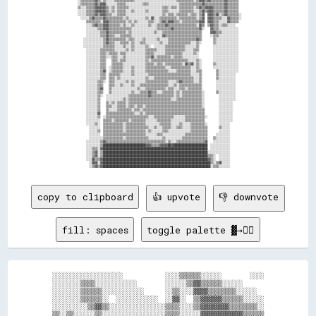
copy to clipboard
👍 upvote
👎 downvote
fill: spaces
toggle palette ▓→✊🏽
░░░░░░░░░░░░░░░░░░░░            ░░░░▒▒▒▒▒▒░░░░░░        ░░░░

░░░░░░░░▒▒▒▒░░░░░░░░░░░░        ░░░░░░▒▒▓▓▒▒▒▒▒▒░░░░░░      

░░░░░░░░▒▒▒▒▒▒░░░░░░░░░░░░      ░░▒▒░░░░▓▓▓▓▒▒▒▒▒▒▒▒░░░░░░  

░░░░░░░░▒▒▒▒▒▒░░  ░░░░░░░░░░░░  ░░▓▓░░  ▒▒▓▓▓▓▓▓▒▒▒▒▒▒░░░░░░

░░░░░░░░░░▒▒▓▓▒▒░░░░░░░░░░░░░░░░▒▒▒▒░░░░▒▒▓▓▓▓▓▓▓▓▒▒▒▒▒▒▒▒░░

▒▒░░▒▒░░░░░░▒▒░░░░░░░░░░░░░░░░░░▒▒▒▒░░░░░░▓▓▓▓▓▓▓▓▓▓▓▓▒▒▒▒▒▒
