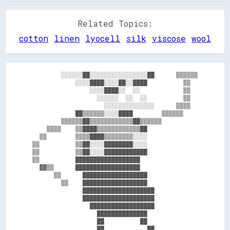
Related Topics:
cotton
linen
lyocell
silk
viscose
wool
        ░░░░░░██░░░░░░░░░░░░░░░░██      ▒▒▒▒▒▒

            ░░░░████░░░░██░░████          ▒▒  

                ░░░░████░░  ░░            ▒▒  

                  ░░░░░░  ░░  ░░          ▒▒  

                    ░░░░░░░░░░░░░░      ▒▒▒▒  

            ██▒▒▒▒▒▒░░░░████        ▒▒▒▒▒▒    

        ▒▒▒▒▒▒██▒▒▒▒▒▒▒▒▒▒▒▒██▒▒▒▒▒▒          

    ▒▒▒▒    ▒▒████▒▒▒▒▒▒▒▒▒▒▒▒██              

  ▒▒        ▒▒▒▒████▒▒▒▒▒▒▒▒░░░░              

▒▒          ▒▒██░░░░████████░░░░              

▒▒          ▒▒██░░░░████████████              

▒▒          ██████████████████                

  ▓▓▒▒      ██████████████████                

      ▒▒      ██████████████████              

        ▒▒    ██████████████████              

              ████████████████████            

              ████████████████████            

                ██████████████████            

                  ██████████████              

                  ██          ██              

                  ██            ██            
