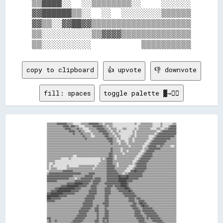
▒▒████░░  ░░▒▒▒▒▒▒▒▒░░    ░░░░░░

▓▓██████▒▒░░  ░░  ░░░░░░░░▒▒▒▒▒▒

▓▓▒▒░░▓▓██▓▓▒▒▒▒▒▒▒▒▒▒▒▒▒▒▒▒▒▒▒▒

▒▒░░░░░░░░░░▒▒▓▓▓▓▒▒▒▒▒▒▒▒▒▒▒▒▒▒

copy to clipboard
👍 upvote
👎 downvote
fill: spaces
toggle palette ▓→✊🏽
▒▒▒▒▒▒▒▒▒▒▓▓▓▓▓▓▓▓▓▓▒▒▒▒▒▒░░░░░░░░▒▒▒▒▒▒▒▒▓▓▓▓▓▓▓▓▓▓▒▒▒▒░░▒▒▒▒▒▒▒▒░░░░░░░░░░░░░░░░░░░░░░▒▒░░░░▒▒▒▒▒▒▒▒▒▒▒▒░░░░░░░░▒▒░░░░░░░░░░▒▒▒▒

▒▒▒▒▒▒▒▒▒▒▒▒▒▒▒▒▓▓▓▓▓▓▒▒▓▓▓▓▒▒▒▒░░░░░░▒▒▒▒▒▒▒▒▓▓▓▓▓▓▓▓▓▓▒▒▒▒░░▒▒▒▒░░░░░░░░░░░░░░░░░░░░░░░░░░▒▒▒▒▒▒▒▒▒▒▒▒▒▒░░░░░░░░▒▒░░░░░░▒▒▓▓▓▓▓▓

▒▒▒▒▒▒▒▒▒▒▒▒▒▒▒▒▒▒▓▓▓▓▓▓▒▒▒▒▒▒▓▓▒▒▒▒░░░░░░▒▒▒▒▒▒▒▒▓▓▓▓▓▓▓▓▒▒▒▒░░▒▒▒▒▒▒░░░░░░▒▒▒▒░░░░░░░░▒▒░░▒▒▒▒▒▒▒▒▒▒▒▒░░░░░░▒▒▒▒░░░░▒▒▒▒▓▓▓▓▓▓▓▓

▒▒▒▒▒▒▒▒▒▒▒▒▒▒▒▒▒▒▒▒▒▒▓▓▓▓▓▓▒▒▒▒▓▓▒▒▒▒░░░░░░▒▒▒▒▒▒▒▒▓▓▓▓▓▓▓▓▒▒▒▒░░▒▒▒▒░░▒▒░░░░░░░░░░░░▒▒░░▒▒▒▒▒▒▒▒▒▒▒▒▒▒▒▒▒▒▒▒░░░░▒▒▓▓▓▓▓▓▓▓▓▓▓▓▓▓

▒▒▒▒▒▒▒▒▒▒▒▒▒▒▒▒▒▒▒▒▒▒▒▒▒▒▓▓▒▒▒▒▒▒▓▓▒▒▒▒▒▒▒▒░░▒▒▒▒▒▒▒▒▒▒▓▓▓▓▓▓▒▒▒▒░░▒▒▒▒░░░░░░░░░░░░░░▒▒░░▒▒▒▒▒▒▒▒▒▒▒▒▒▒▒▒▒▒░░▒▒▓▓▓▓▓▓▓▓▓▓▓▓▓▓▓▓▓▓

▒▒▒▒▒▒▒▒▒▒▒▒▒▒▒▒▒▒▒▒▒▒▒▒▒▒▒▒▒▒▒▒▒▒▒▒▓▓▒▒▒▒▒▒░░░░▒▒▒▒▒▒▒▒▒▒▓▓▓▓▒▒▒▒▒▒░░▒▒▒▒░░░░░░░░░░▒▒▒▒░░▒▒▒▒▒▒▒▒▒▒▒▒░░░░░░▒▒▓▓▓▓▓▓▓▓▓▓▓▓▓▓▓▓▓▓▒▒

▒▒▒▒▒▒▒▒▒▒▒▒▒▒▒▒▒▒▒▒▒▒▒▒▒▒▒▒▒▒▒▒▒▒▒▒▒▒▓▓▒▒▒▒▒▒▒▒▒▒▒▒▒▒▒▒▒▒▒▒▓▓▓▓▓▓▒▒▒▒░░▒▒░░░░░░░░▒▒▒▒░░▒▒▒▒▒▒▒▒▒▒▒▒▒▒░░░░▒▒▓▓▓▓▓▓▓▓▓▓▓▓▓▓▓▓▒▒▒▒▒▒

▒▒▒▒▒▒▒▒▒▒▒▒▒▒▒▒▒▒▒▒▒▒▒▒▒▒▒▒▒▒▒▒▒▒▒▒▒▒▒▒▒▒▒▒▒▒▒▒▒▒▒▒▒▒▒▒▒▒▒▒▒▒▓▓▓▓▒▒▒▒░░░░▒▒▒▒░░░░▒▒▒▒░░▒▒▒▒▒▒▒▒▒▒▒▒░░░░▒▒▓▓▓▓▓▓▓▓▓▓▓▓▓▓▒▒▒▒▒▒▒▒▒▒

▒▒▒▒▒▒▒▒▒▒▒▒▒▒▒▒▒▒▒▒▒▒▒▒▒▒▒▒▒▒▒▒▒▒▒▒▒▒▒▒▒▒▒▒▒▒▒▒▒▒▒▒▒▒▒▒▒▒▒▒▒▒▒▒▓▓▒▒▒▒▒▒░░▒▒▒▒▒▒░░▒▒▒▒▒▒▒▒▒▒▒▒▒▒▒▒░░░░▒▒▓▓▓▓▓▓▓▓▓▓▓▓▓▓▒▒▒▒▒▒▒▒▒▒▒▒

▒▒▒▒▒▒▒▒▒▒▒▒▒▒▒▒▒▒▒▒▒▒▒▒▒▒▒▒▒▒▒▒▒▒▒▒▒▒▒▒▒▒▒▒▒▒▒▒▒▒▒▒▒▒▒▒▒▒▒▒▒▒▒▒▒▒▒▒▒▒▒▒▒▒▒▒▒▒▒▒▒▒░░▒▒▒▒▒▒▒▒▒▒▒▒░░░░▒▒▓▓▓▓▓▓▓▓▒▒▒▒▓▓▒▒▒▒▒▒▒▒░░░░▒▒

▒▒▒▒▒▒▒▒▒▒▒▒▒▒▒▒▒▒▒▒▒▒▒▒▒▒▒▒▒▒▒▒▒▒▒▒▒▒▒▒▒▒▒▒▒▒▒▒▒▒▒▒▒▒▒▒▒▒▒▒▒▒▒▒▓▓▒▒▒▒▒▒▒▒░░▒▒▒▒▒▒▒▒▒▒▒▒▒▒▒▒▒▒▒▒░░▒▒▒▒▓▓▓▓▓▓▓▓▓▓▓▓▒▒▒▒▒▒▒▒▒▒▒▒▒▒▒▒

▒▒▒▒▒▒▒▒▒▒▒▒▒▒▒▒▒▒▒▒▒▒▒▒▒▒▒▒▒▒▒▒▒▒▒▒▒▒▒▒▒▒▒▒▒▒▒▒▒▒▒▒▒▒▒▒▒▒▒▒▒▒▒▒▓▓▒▒▒▒▒▒▒▒░░▒▒▒▒░░▒▒▒▒▒▒▒▒▒▒▒▒░░░░▒▒▓▓▓▓▓▓▓▓▒▒▒▒▒▒▒▒▒▒▒▒▒▒▒▒▒▒▒▒▒▒

▒▒▒▒▒▒▒▒▒▒▒▒▒▒▒▒▒▒▒▒▒▒▒▒▒▒▒▒▒▒▒▒▒▒▒▒▒▒▒▒▒▒▒▒▒▒▒▒▒▒▒▒▒▒▒▒▒▒▒▒▒▒▓▓▓▓▒▒▒▒▒▒▒▒▒▒░░▒▒▒▒▒▒▒▒▒▒▒▒▒▒░░░░▒▒▓▓▓▓▓▓▓▓▒▒▒▒▒▒▒▒▒▒▒▒▒▒▒▒▒▒▒▒▒▒▒▒

▒▒▒▒▒▒▒▒▒▒▒▒▒▒▒▒▒▒▒▒▒▒▒▒▒▒░░░░▒▒▒▒▒▒▒▒▒▒▒▒▒▒▒▒▒▒▒▒▒▒▒▒▒▒▒▒▒▒▒▒▓▓▓▓▒▒░░▒▒▒▒▒▒▒▒▒▒▒▒▒▒▒▒▒▒▒▒░░░░▒▒▓▓▓▓▓▓▓▓▓▓▒▒▒▒▒▒▒▒▒▒▒▒▒▒▒▒▒▒▒▒▒▒▒▒

▒▒▒▒▒▒▒▒▒▒▒▒▒▒░░░░░░░░▒▒░░░░░░░░░░░░░░░░░░░░░░░░░░░░░░▒▒░░▒▒▓▓▓▓▓▓▒▒░░▒▒▒▒▒▒▒▒▒▒▒▒▒▒▒▒▒▒░░░░▒▒▓▓▓▓▓▓▓▓▓▓▒▒▒▒▒▒▒▒▒▒▒▒▒▒▒▒▒▒▒▒▒▒▒▒▒▒

▒▒▒▒▒▒▒▒░░░░░░░░░░░░░░░░░░░░░░░░░░░░░░░░░░░░░░░░░░░░░░▒▒▒▒▒▒▓▓▓▓▓▓▒▒▒▒▒▒▒▒▒▒▒▒▒▒▒▒▒▒▒▒░░░░▒▒▓▓▓▓▓▓▓▓▓▓▒▒▒▒▒▒▒▒▒▒▒▒▒▒▒▒▒▒▒▒▒▒▒▒▒▒▒▒

▒▒░░░░▒▒░░░░░░░░░░░░░░░░░░░░░░░░░░░░░░░░░░░░░░░░░░░░▒▒▒▒▒▒▒▒▓▓▓▓▓▓▒▒▒▒░░▒▒▒▒▒▒▒▒▒▒▒▒▒▒░░▒▒▓▓▓▓▓▓▓▓▓▓▒▒▒▒▒▒▒▒▒▒▒▒▒▒▒▒▒▒▒▒▒▒▒▒▒▒▒▒▒▒

▒▒░░▒▒░░░░░░░░░░░░░░▒▒░░░░░░░░░░▒▒▒▒▒▒▒▒▒▒▒▒▒▒▒▒░░▒▒▒▒▒▒▒▒▒▒▓▓▓▓▓▓▓▓▒▒░░▒▒▒▒▒▒▒▒▒▒░░░░░░▒▒▓▓▓▓▓▓▓▓▓▓▒▒▒▒▒▒▒▒▒▒▒▒▒▒▒▒▒▒▒▒▒▒▒▒▒▒▒▒▒▒

▒▒░░▒▒▒▒▒▒░░░░░░░░░░▒▒▒▒▒▒▒▒▒▒▒▒▒▒▒▒▒▒▒▒▒▒▒▒▒▒░░▒▒▒▒▒▒▒▒▒▒▒▒▓▓▓▓▓▓▓▓▒▒▒▒▒▒▒▒▒▒▒▒░░░░░░▒▒▓▓▓▓▓▓▓▓▓▓▓▓▒▒▒▒▒▒▒▒▒▒▒▒▒▒▒▒▒▒▒▒▒▒▒▒▒▒▒▒▒▒

░░▒▒▒▒▒▒▒▒▒▒▒▒▒▒▓▓▓▓▓▓▓▓▓▓▒▒▒▒▒▒▒▒▒▒▒▒▒▒▒▒▒▒▒▒▒▒▒▒▒▒▒▒▒▒▒▒▒▒▓▓▓▓▓▓▓▓▓▓▒▒▒▒▒▒▒▒░░░░░░▓▓▓▓██▓▓▓▓▓▓▓▓▒▒▒▒▒▒▒▒▒▒▒▒▒▒▒▒▒▒▒▒▒▒▒▒▒▒▒▒▒▒▒▒

▒▒▓▓▓▓▓▓▓▓▓▓▓▓▓▓▓▓▓▓▓▓▓▓▓▓▓▓▓▓▓▓▓▓▒▒▒▒▒▒▒▒▓▓▓▓▓▓▒▒▒▒▒▒▒▒▒▒▒▒▓▓▓▓▓▓▓▓▓▓▓▓▒▒▒▒░░▒▒▒▒▓▓▓▓▓▓▓▓▓▓▓▓▓▓▒▒▒▒▒▒▒▒▒▒▒▒▒▒▒▒▒▒▒▒▒▒▒▒▒▒▒▒▒▒▒▒▒▒

▓▓▓▓▓▓▓▓▓▓▓▓▓▓▓▓▓▓▓▓▓▓▓▓▓▓▒▒▒▒▒▒▒▒▒▒▒▒▓▓▓▓▓▓▓▓▒▒▒▒▒▒▒▒▒▒▒▒▒▒▓▓▓▓▓▓▓▓▓▓▓▓██▓▓▓▓▓▓██▓▓▓▓▓▓▓▓▓▓▓▓▓▓▒▒▒▒▒▒▒▒▒▒▒▒▒▒▒▒▒▒▒▒▒▒▒▒▒▒▒▒▒▒▒▒▒▒

▓▓▓▓▓▓▓▓▓▓▓▓▓▓▓▓▓▓▓▓▓▓▒▒▒▒▒▒░░▒▒▒▒▓▓▓▓▓▓▓▓▓▓▓▓▒▒▓▓▓▓▓▓▒▒▒▒▒▒▓▓▓▓▓▓▓▓▓▓▓▓██████████▓▓▓▓▓▓▓▓▓▓▒▒▒▒▒▒▒▒▒▒▒▒▒▒▒▒▒▒▒▒▒▒▒▒▒▒▒▒▒▒▒▒▒▒▒▒▒▒

▓▓▓▓▓▓▓▓▓▓▒▒▒▒▒▒▒▒▒▒▒▒▒▒▒▒▒▒▓▓▓▓▓▓▓▓▓▓▓▓▓▓▓▓▒▒▓▓▓▓▓▓▓▓▒▒▒▒▒▒▓▓▓▓▓▓▓▓▓▓▓▓████████▓▓▓▓▓▓▒▒▒▒▒▒▒▒▒▒▒▒▒▒▒▒▒▒▒▒▒▒▒▒▒▒▒▒▒▒▒▒▒▒▒▒▒▒▒▒▒▒▒▒

▒▒▒▒▒▒▒▒▒▒▒▒▒▒▒▒▒▒▒▒▓▓▓▓▓▓▓▓████████▓▓▓▓▓▓▒▒▒▒▓▓▓▓▓▓▒▒▒▒▒▒▓▓▓▓▓▓▓▓▓▓▓▓▓▓▓▓██████▓▓▒▒▒▒▒▒▒▒▒▒▒▒▒▒▒▒▒▒▒▒▒▒▒▒▒▒▒▒▒▒▒▒▒▒▒▒▒▒▒▒▒▒▒▒▒▒▒▒

▒▒▒▒▒▒▒▒▒▒▒▒▒▒▓▓▓▓▓▓████████████▓▓▓▓▓▓▓▓▒▒▒▒▓▓▓▓▓▓▒▒▒▒▒▒▒▒▒▒▓▓▓▓▓▓▒▒▓▓▓▓▓▓██████▓▓▒▒▒▒▒▒▒▒▒▒▒▒▒▒▒▒▒▒▒▒▒▒▒▒▒▒▒▒▒▒▒▒▒▒▒▒▒▒▒▒▒▒▒▒▒▒▒▒

▒▒▒▒▒▒▒▒▓▓▓▓████████████████▓▓▓▓▓▓▒▒▒▒▒▒▒▒▒▒▓▓▓▓▓▓▒▒▒▒▒▒▒▒▓▓▓▓▓▓▒▒▒▒▒▒▓▓▓▓▓▓▓▓████▓▓▒▒▒▒▒▒▒▒▒▒▒▒▒▒▒▒▒▒▒▒▒▒▒▒▒▒▒▒▒▒▒▒▒▒▒▒▒▒▒▒▒▒▒▒▒▒

▒▒▒▒▓▓▓▓▓▓██████████████▓▓▓▓▓▓▓▓▒▒▒▒▒▒▒▒▒▒▓▓▓▓▓▓▓▓▒▒▒▒▒▒▒▒▓▓▓▓▓▓▒▒▒▒▒▒▒▒▓▓▓▓▓▓▓▓▓▓██▓▓▒▒▒▒▒▒▒▒▒▒▒▒▒▒▒▒▒▒▒▒▒▒▒▒▒▒▒▒▒▒▒▒▒▒▒▒▒▒▒▒▒▒▒▒

▓▓▓▓████████████▓▓▓▓▓▓▓▓▓▓▓▓▒▒▒▒▒▒▒▒▒▒▒▒▒▒▓▓▓▓▓▓▓▓▒▒▒▒▒▒▒▒▓▓▓▓▓▓▒▒▒▒▒▒▒▒▒▒▒▒▓▓▓▓▓▓▓▓▓▓▓▓▒▒▒▒▒▒▒▒▒▒▒▒▒▒▒▒▒▒▒▒▒▒▒▒▒▒▒▒▒▒▒▒▒▒▒▒▒▒▒▒▒▒

████████████▓▓▓▓▓▓▓▓▒▒▒▒▒▒▒▒▒▒▒▒▒▒▒▒▒▒▒▒▓▓▓▓▓▓▓▓▒▒▒▒▒▒▒▒▒▒▓▓▓▓▒▒▒▒▒▒▒▒▒▒▒▒▒▒▒▒▓▓▓▓▓▓▓▓▓▓▓▓▒▒▒▒▒▒▒▒▒▒▒▒▒▒▒▒▒▒▒▒▒▒▒▒▒▒▒▒▒▒▒▒▒▒▒▒▒▒▒▒

████▓▓▓▓▓▓▓▓▓▓▒▒▒▒▒▒▒▒▒▒▒▒▒▒▒▒▒▒▒▒▒▒▒▒▓▓▓▓▓▓▓▓▓▓▒▒▒▒▒▒▒▒▒▒▓▓▓▓▒▒▒▒▒▒▒▒▒▒▒▒▒▒▒▒▒▒▒▒▓▓▓▓▓▓▒▒▓▓▓▓▒▒▒▒▒▒▒▒▒▒▒▒▒▒▒▒▒▒▒▒▒▒▒▒▒▒▒▒▒▒▒▒▒▒▒▒

▓▓▓▓▓▓▓▓▒▒▒▒▒▒▒▒▒▒▒▒▒▒▒▒▒▒▒▒▒▒▒▒▒▒▒▒▒▒▓▓▓▓▓▓▓▓▒▒▒▒▒▒▒▒▒▒▒▒▓▓▓▓▒▒▒▒▒▒▒▒▒▒▒▒▒▒▒▒▒▒▒▒▓▓▓▓▓▓▒▒▒▒▓▓▓▓▓▓▒▒▒▒▒▒▒▒▒▒▒▒▒▒▒▒▒▒▒▒▒▒▒▒▒▒▒▒▒▒▒▒

▒▒▒▒▒▒▒▒▒▒▒▒▒▒▒▒▒▒▒▒▒▒▒▒▒▒▒▒▒▒▒▒▒▒▒▒▓▓▓▓▓▓▓▓▓▓▒▒▒▒▒▒▒▒▒▒▓▓▓▓▓▓▒▒▒▒▒▒▒▒▒▒▒▒▒▒▒▒▒▒▒▒▒▒▒▒▓▓▓▓▒▒▓▓██▓▓▓▓▒▒▒▒▒▒▒▒▒▒▒▒▒▒▒▒▒▒▒▒▒▒▒▒▒▒▒▒▒▒

▒▒▒▒▒▒▒▒▒▒▒▒▒▒▒▒▒▒▒▒▒▒▒▒▒▒▒▒▒▒▒▒▒▒▒▒▓▓▓▓▓▓▓▓▓▓▒▒▒▒▓▓▒▒▒▒▒▒▓▓▓▓▒▒▒▒▒▒▒▒▒▒▒▒▒▒▒▒▒▒▒▒▒▒▓▓▓▓▓▓▒▒▒▒▓▓██▓▓▓▓▒▒▒▒▒▒▒▒▒▒▒▒▒▒▒▒▒▒▒▒▒▒▒▒▒▒▒▒

▒▒▒▒▒▒▒▒▒▒▒▒▒▒▒▒▒▒▒▒▒▒▒▒▒▒▒▒▒▒▒▒▒▒▓▓▓▓▓▓▓▓▓▓▒▒▒▒▓▓▓▓▒▒▒▒▒▒▓▓▒▒▒▒▒▒▒▒▒▒▒▒▒▒▒▒▒▒▒▒▒▒▒▒▒▒▓▓▓▓▓▓▒▒▒▒▓▓▓▓▓▓▓▓▓▓▒▒▒▒▒▒▒▒▒▒▒▒▒▒▒▒▒▒▒▒▒▒▒▒

▒▒▒▒▒▒▒▒▒▒▒▒▒▒▒▒▒▒▒▒▒▒▒▒▒▒▒▒▒▒▒▒▓▓▓▓▓▓▓▓▓▓▒▒▒▒▒▒▓▓▓▓▒▒▒▒▒▒▓▓▓▓▒▒▒▒▒▒▒▒▒▒▒▒▒▒▒▒▒▒▒▒▒▒▒▒▒▒▓▓▓▓▓▓▒▒▓▓▓▓▓▓▓▓▓▓▓▓▒▒▒▒▒▒▒▒▒▒▒▒▒▒▒▒▒▒▒▒▒▒

▒▒▒▒▒▒▒▒▒▒▒▒▒▒▒▒▒▒▒▒▒▒▒▒▒▒▒▒▒▒▒▒▓▓▓▓▓▓▓▓▒▒▒▒▒▒▒▒▒▒▓▓▒▒▒▒▒▒▓▓▓▓▒▒▒▒▒▒▒▒▒▒▒▒▒▒▒▒▒▒▒▒▒▒▒▒▒▒▓▓▓▓▓▓▒▒▒▒▓▓▓▓▓▓▓▓▓▓▓▓▒▒▒▒▒▒▒▒▒▒▒▒▒▒▒▒▒▒▒▒

▒▒▒▒▒▒▒▒▒▒▒▒▒▒▒▒▒▒▒▒▒▒▒▒▒▒▒▒▒▒▓▓▓▓▓▓▓▓▓▓▒▒▒▒▒▒▒▒▒▒▓▓▒▒▒▒▒▒▓▓▓▓▒▒▒▒▒▒▒▒▒▒▒▒▒▒▒▒▒▒▒▒▒▒▒▒▒▒▓▓▓▓▓▓▓▓▒▒▒▒▓▓▓▓▓▓▓▓▓▓▓▓▒▒▒▒▒▒▒▒▒▒▒▒▒▒▒▒▒▒

▓▓▓▓▒▒▒▒▒▒▒▒▒▒▒▒▒▒▒▒▒▒▒▒▒▒▒▒▓▓▓▓▓▓▓▓▓▓▒▒▒▒▒▒▒▒▒▒▒▒▓▓▒▒▒▒▓▓▓▓▓▓▒▒▒▒▒▒▒▒▒▒▒▒▒▒▒▒▒▒▒▒▒▒▒▒▒▒▒▒▓▓▓▓▓▓▓▓▒▒▓▓▒▒▓▓▓▓▓▓▓▓▓▓▒▒▒▒▒▒▒▒▒▒▒▒▒▒▒▒

▒▒▓▓▒▒▒▒▓▓▒▒▒▒▒▒▒▒▒▒▒▒▒▒▒▒▓▓▓▓▓▓▓▓▓▓▒▒▒▒▒▒▒▒▒▒▒▒▓▓▓▓▒▒▒▒▓▓▒▒▓▓▒▒▒▒▒▒▒▒▒▒▒▒▒▒▒▒▒▒▒▒▒▒▒▒▒▒▒▒▒▒▓▓▓▓▓▓▒▒▒▒▒▒▒▒▓▓▓▓▓▓▓▓▓▓▒▒▒▒▒▒▒▒▒▒▒▒▒▒
