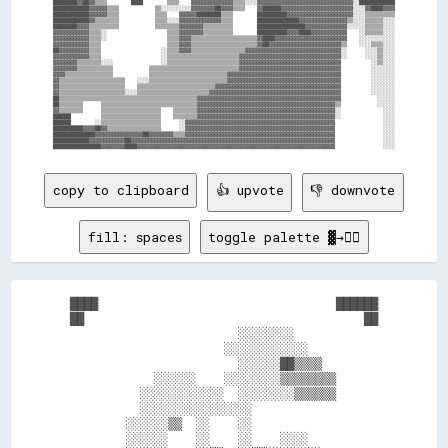
████████▓▓██▓▓▒▒▒▒        ████        ▒▒▒▒    ▓▓▓▓▓▓▓▓▓▓▓▓▓▓▒▒▒▒░░░░▓▓▓▓▓▓▓▓▓▓▓▓▓▓▓▓▓▓▓▓▓▓▓▓▓▓▓▓▓▓▓▓░░████████████

████████████▓▓▓▓▓▓▒▒▒▒            ▒▒░░░░░░░░░░▓▓▓▓▓▓▓▓██▓▓▓▓▒▒▒▒    ▓▓██████▓▓▓▓▓▓▓▓▓▓▓▓▓▓▓▓▓▓▓▓▓▓▓▓░░░░▓▓████▓▓▓▓

████████████▓▓▓▓▓▓▒▒▒▒            ▒▒▒▒    ▓▓▓▓▓▓████████▒▒▒▒        ██████████▓▓▓▓▓▓▓▓▓▓▓▓▓▓▓▓▓▓▓▓▓▓░░░░▒▒▒▒▒▒▒▒▒▒

████████████▓▓▒▒▒▒▒▒▒▒            ▒▒▒▒░░░░▓▓▓▓▓▓▓▓▓▓▓▓▓▓▒▒▒▒        ██████████████▓▓▓▓▓▓▓▓▓▓▓▓▓▓▓▓▒▒░░░░▒▒▒▒▒▒░░░░

████████▓▓▓▓▒▒▒▒▒▒▒▒▒▒            ▒▒▒▒▒▒▒▒▓▓▓▓▓▓▓▓▒▒▒▒▒▒▒▒▒▒        ████████████████▓▓▓▓▓▓▓▓▓▓▓▓▓▓░░░░░░▒▒▒▒▒▒░░░░

▓▓▓▓▓▓▓▓▓▓▓▓▒▒▒▒░░                    ▒▒▒▒▓▓▓▓▓▓▓▓▒▒▒▒▒▒▒▒▒▒        ██████████▓▓▓▓████▓▓▓▓▓▓▓▓▓▓▓▓    ░░▒▒▒▒▒▒░░░░

▓▓▓▓▓▓▓▓▓▓▓▓▒▒▒▒░░                    ▒▒▒▒▓▓▓▓▒▒▒▒▒▒▒▒▒▒▒▒▒▒▒▒▒▒▒▒▒▒▓▓████▓▓▓▓▓▓▓▓▓▓▓▓▓▓▓▓▓▓▓▓▓▓▓▓    ░░░░░░░░░░░░

▓▓▓▓▓▓▓▓▓▓▓▓▒▒▒▒                      ▒▒▒▒▓▓▓▓▒▒▒▒▒▒▒▒▒▒▒▒▒▒▒▒▒▒▒▒▒▒▓▓██▓▓▓▓▓▓▓▓▓▓▓▓▓▓▓▓▓▓▓▓▓▓▓▓▒▒    ░░░░▒▒▒▒░░░░

██▓▓▓▓▓▓▓▓▓▓▒▒▒▒                    ░░▒▒▒▒▓▓▓▓▒▒▒▒▒▒▒▒▒▒▒▒▒▒▒▒▒▒▓▓▓▓▓▓▓▓▓▓▓▓▓▓▓▓▓▓▓▓▓▓▓▓▓▓▓▓▓▓▓▓░░      ░░░░▒▒░░░░

▓▓▓▓▓▓▓▓▓▓▓▓▒▒▒▒                    ░░▒▒▒▒▒▒▒▒▒▒▒▒▒▒▒▒▒▒▒▒▒▒▒▒▓▓▓▓▓▓▓▓▓▓▓▓▓▓▓▓▓▓▓▓▓▓▓▓▓▓▓▓▓▓▓▓▓▓░░      ░░░░▒▒░░░░

▓▓▓▓▓▓▓▓▒▒▒▒▒▒▒▒░░░░                ░░▒▒▒▒▒▒▒▒▒▒▒▒▒▒▒▒▒▒▒▒▒▒▒▒▓▓▓▓▓▓▓▓▓▓▓▓▓▓▓▓▓▓▓▓▓▓▓▓▓▓▓▓▓▓▓▓▓▓          ░░▒▒░░░░

▓▓▓▓▓▓▓▓▒▒▒▒▒▒▒▒▒▒▒▒            ▒▒▒▒▒▒▒▒▒▒▒▒▒▒▒▒▒▒▒▒▒▒▒▒▒▒▒▒▒▒▓▓▓▓▓▓▓▓▓▓▓▓▓▓▓▓▓▓▓▓▓▓▓▓▓▓▓▓▓▓▓▓▓▓          ░░░░░░░░

▓▓▓▓▒▒▒▒▒▒▒▒▒▒▒▒▒▒▒▒            ▒▒▒▒▒▒▒▒▒▒▒▒▒▒▒▒▒▒▒▒▒▒▒▒▒▒▓▓▓▓▓▓▓▓▓▓▓▓▓▓▓▓▓▓▓▓▓▓▓▓▓▓▓▓▓▓▓▓▓▓▓▓▓▓          ░░░░░░░░

▓▓▒▒▒▒▒▒▒▒▒▒▒▒▒▒▒▒▒▒▒▒▒▒    ░░░░▒▒▒▒▒▒▒▒▒▒▒▒▒▒▒▒▒▒▒▒▒▒▒▒▒▒▓▓▓▓▓▓▓▓▓▓▓▓▓▓▓▓▓▓▓▓▓▓▓▓▓▓▓▓▓▓▓▓▓▓▓▓▓▓          ░░░░░░░░

▓▓▒▒▒▒▒▒▒▒▒▒▒▒▒▒▒▒▒▒▒▒▒▒    ▒▒▒▒▒▒▒▒▒▒▒▒▒▒▒▒▒▒▒▒▒▒▒▒▒▒▓▓▓▓▓▓▓▓▓▓▓▓▓▓▓▓▓▓▓▓▓▓▓▓▓▓▓▓▓▓▓▓▓▓▓▓▓▓▓▓▓▓          ░░░░░░░░

▓▓▒▒▒▒▒▒▒▒▒▒▒▒▒▒▒▒▒▒▒▒▒▒░░░░▒▒▒▒▒▒▒▒▒▒▒▒▒▒▒▒▒▒▒▒▒▒▒▒▓▓▓▓▓▓▓▓▓▓▓▓▓▓▓▓▓▓▓▓▓▓▓▓▓▓▓▓▓▓▓▓▓▓▓▓▓▓▓▓▓▓▓▓          ░░░░░░░░

██▒▒▒▒▒▒▒▒▒▒▒▒▒▒▒▒▒▒▒▒▒▒▒▒▒▒▒▒▒▒▒▒▒▒▒▒▒▒▒▒▒▒▒▒▒▒▓▓▓▓▓▓▓▓▓▓▓▓▓▓▓▓▓▓▓▓▓▓▓▓▓▓▓▓▓▓▓▓▓▓▓▓▓▓▓▓▓▓▓▓▓▓▓▓            ░░░░░░

██▒▒▒▒▒▒▒▒      ▒▒▒▒▒▒▒▒▒▒▒▒▒▒▒▒▒▒▒▒▒▒▒▒▒▒▒▒▒▒▒▒▓▓▓▓▓▓▓▓▓▓▓▓▓▓▓▓▓▓▓▓▓▓▓▓▓▓▓▓▓▓▓▓▓▓▓▓▓▓▓▓▓▓▓▓▓▓▒▒            ░░░░░░

▓▓▒▒▒▒▒▒▒▒      ▒▒▒▒▒▒▒▒▒▒▒▒▒▒▒▒▒▒▒▒    ▒▒▒▒▒▒▒▒▓▓▓▓▓▓▓▓▓▓▓▓▓▓▓▓▓▓▓▓▓▓▓▓▓▓▓▓▓▓▓▓▓▓▓▓▓▓▓▓▓▓▓▓▓▓░░              ░░░░

██████          ▒▒▒▒▒▒▒▒▒▒▒▒▒▒▒▒▒▒▒▒    ▒▒▒▒▒▒▒▒▓▓▓▓▓▓▓▓▓▓▓▓▓▓▓▓▓▓▓▓▓▓▓▓▓▓▓▓▓▓▓▓▓▓▓▓▓▓▓▓▓▓▓▓▓▓░░              ░░░░

██████        ░░▒▒▒▒▒▒▒▒▒▒▒▒▒▒▒▒▒▒▒▒      ░░▓▓▓▓▓▓▓▓▓▓▓▓▓▓▓▓▓▓▓▓▓▓▓▓▓▓▓▓▓▓▓▓▓▓▓▓▓▓▓▓▓▓▓▓▓▓▓▓▓▓                ░░░░

██████████▓▓▓▓██▓▓▒▒▒▒▒▒▒▒▒▒▒▒▒▒▒▒▒▒      ░░▓▓▓▓▓▓▓▓▓▓▓▓▓▓▓▓▓▓▓▓▓▓▓▓▓▓▓▓▓▓▓▓▓▓▓▓▓▓▓▓▓▓▓▓▓▓▓▓▓▓                ░░░░

██████████████▓▓▓▓▓▓▓▓▓▓▓▓▓▓▓▓██▓▓▓▓▓▓▓▓▒▒▒▒▓▓▓▓▓▓▓▓▓▓▓▓▓▓▓▓▓▓▓▓▓▓▓▓▓▓▓▓▓▓▓▓▓▓▓▓▓▓▓▓▓▓▓▓▓▓▓▓▓▓                ░░░░

████████████▓▓▓▓▓▓▓▓▓▓▓▓██▓▓▓▓▓▓▓▓▓▓▓▓▓▓▓▓▓▓▓▓▓▓▓▓▓▓▓▓▓▓▓▓▓▓▓▓▓▓▓▓▓▓▓▓▓▓▓▓▓▓▓▓▓▓▓▓▓▓▓▓▓▓▓▓▓▓▓▓                ░░░░

copy to clipboard
👍 upvote
👎 downvote
fill: spaces
toggle palette ▓→✊🏽
████                                  ██████

██                                        ██

                        ░░░░░░░░            

                      ░░░░░░░░░░░░          

                        ░░░░░░██▒▒▒▒        

            ░░░░░░    ░░░░░░░░▒▒▒▒▒▒▒▒      

          ░░░░░░░░░░░░  ░░░░░░░░▒▒▒▒▒▒      

          ░░░░░░░░░░░░░░░░                  

        ░░░░░░▒▒  ░░    ░░                  

        ░░░░░░    ░░    ░░    ░░░░          
