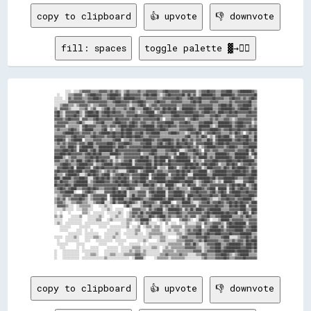
copy to clipboard
👍 upvote
👎 downvote
fill: spaces
toggle palette ▓→✊🏽
        ░░░░  ░░░░▒▒▓▓▓▓▓▓▒▒▒▒▒▒▓▓▓▓▓▓▒▒▓▓▒▒▓▓▒▒░░▒▒▓▓▒▒▒▒▒▒▓▓▒▒▒▒▓▓▓▓▓▓▓▓▒▒▒▒▓▓██▓▓▓▓▓▓▓▓▒▒▓▓▓▓▓▓▓▓▓▓░░▒▒▓▓▓▓██▓▓▓▓▒▒▒▒▓▓▓▓████▒▒▒▒▓▓████████▓▓▒▒

  ░░    ░░▒▒▒▒▓▓▓▓▓▓░░▒▒▓▓████▓▓▓▓▒▒▒▒▓▓██████▓▓░░▓▓██▓▓▓▓▓▓▓▓▒▒▓▓██▓▓████▒▒░░▒▒▓▓██▓▓▓▓▓▓▓▓██▒▒██▒▒▓▓░░▒▒████████▓▓▒▒▒▒████████▓▓▒▒▓▓▓▓▓▓▓▓▓▓▓▓██

░░░░░░  ░░▓▓▒▒▓▓▓▓▓▓▒▒▒▒▓▓▓▓████▓▓▒▒▒▒▓▓████▓▓▓▓▒▒████████▓▓▓▓▒▒▒▒▓▓▓▓▓▓▓▓▒▒▒▒▓▓▓▓▓▓▓▓▓▓██▓▓▒▒▒▒▓▓██▓▓▓▓██▓▓▓▓▓▓▓▓██▓▓▓▓▓▓▒▒▒▒▓▓██▓▓▓▓▒▒▓▓▒▒▓▓██▓▓

░░░░░░░░░░▓▓▓▓▓▓▓▓▓▓▓▓▒▒▓▓▓▓▓▓▓▓▓▓▓▓▓▓▒▒▒▒▓▓████▓▓▓▓▓▓▒▒▓▓▓▓████▓▓▒▒▒▒▒▒▓▓██▓▓▓▓▒▒▒▒▓▓▓▓▓▓▓▓▒▒▒▒▒▒▓▓██▓▓██▒▒▒▒▒▒▓▓▓▓▓▓▒▒▒▒▒▒▒▒▓▓▒▒▓▓▓▓▓▓▓▓▓▓██▒▒▒▒

░░░░▒▒▓▓▓▓▒▒▒▒░░▒▒▓▓▓▓▓▓▒▒░░▒▒▒▒▓▓▓▓▓▓▒▒▒▒▒▒▓▓▓▓▓▓▓▓▒▒░░▒▒▒▒▓▓██▓▓░░▒▒▓▓▓▓▒▒▓▓▓▓▓▓▓▓▓▓▓▓▒▒▒▒▓▓▓▓▓▓▓▓▓▓▒▒▓▓▓▓▓▓▓▓▓▓▒▒▒▒▓▓████▓▓██▒▒▒▒▓▓▓▓██████▒▒▒▒

▒▒░░▓▓▓▓▓▓▒▒░░░░░░▒▒▒▒▓▓░░▒▒▓▓░░░░▒▒▓▓██▒▒▓▓▒▒▒▒▒▒▓▓▒▒▓▓██▒▒▒▒▒▒████▓▓▒▒▓▓▓▓▒▒██▓▓██▓▓██░░▒▒████████▓▓▒▒▓▓▓▓██████▒▒▒▒▓▓████████▓▓▒▒▓▓██████▓▓▒▒▓▓

▓▓██▒▒░░▓▓▓▓▓▓▓▓██▒▒░░▓▓████▓▓██▒▒▓▓████▓▓██▓▓▓▓▒▒▒▒▓▓▓▓▓▓▒▒░░▒▒▓▓██████░░▒▒▓▓██▓▓▓▓████▓▓▓▓▓▓██████▓▓▓▓▒▒▓▓████▓▓▓▓▒▒████▓▓▓▓██▓▓██▓▓▓▓▓▓▓▓██▓▓▓▓

▓▓██▒▒░░▓▓▓▓▓▓██▓▓▒▒░░▓▓████████▒▒▓▓▓▓██▓▓▓▓▓▓▓▓▓▓▒▒▓▓▓▓▓▓██▓▓▓▓▓▓▓▓████▓▓▓▓▓▓▒▒▒▒▒▒▓▓████▓▓▓▓▓▓▓▓▓▓████▓▓▓▓▒▒▒▒▓▓▓▓██▓▓▒▒▒▒▓▓▓▓▓▓▓▓▒▒▒▒▒▒▓▓▓▓▓▓▓▓

▓▓▓▓▓▓▒▒▓▓██▓▓▓▓▓▓░░▓▓▓▓▒▒▒▒▓▓██▓▓▓▓▓▓▓▓▓▓▒▒██▓▓▓▓▓▓▓▓▒▒▓▓▓▓▓▓▒▒▓▓▓▓▓▓▓▓▓▓██▒▒  ▒▒▒▒▓▓▓▓▓▓▓▓▓▓░░▒▒▓▓██▓▓▒▒▒▒▒▒▒▒▓▓▒▒▓▓▒▒▒▒▓▓▓▓▒▒░░▒▒▓▓▓▓▓▓▓▓▓▓▒▒▓▓

▒▒▓▓▓▓▓▓▓▓▒▒▒▒▒▒▓▓██▒▒░░░░░░▒▒▓▓▓▓██▒▒▒▒▒▒▓▓████▓▓▓▓▒▒▓▓██▓▓▒▒▓▓▓▓▒▒▒▒▓▓▒▒▓▓▓▓▓▓██████▒▒▒▒▓▓▓▓██▓▓▒▒▒▒▒▒▓▓▓▓██████▒▒▒▒████████▓▓▒▒▓▓████▓▓▓▓▓▓░░▒▒

▓▓▓▓▓▓▓▓░░▒▒▒▒▒▒▒▒░░▓▓██▓▓▓▓▓▓▒▒▒▒▓▓▓▓▒▒▓▓▓▓▒▒▓▓████▓▓████▓▓▒▒▓▓████████▒▒▓▓██▓▓▓▓██▓▓▓▓▒▒▓▓▓▓▓▓▓▓▓▓▒▒▒▒████████▒▒░░▒▒██████████▒▒▓▓████▓▓▒▒▓▓▒▒▓▓

▒▒▓▓▒▒▒▒▒▒▓▓██▓▓▒▒░░▓▓██████▒▒▒▒▒▒▓▓██░░▒▒░░▒▒▒▒██▓▓████▓▓▓▓▓▓▓▓▓▓██████▓▓▓▓████▓▓▒▒▒▒▒▒▒▒▓▓▓▓▓▓████▓▓▒▒██▓▓▓▓▓▓██████▓▓▒▒▓▓▓▓██▓▓▓▓██▓▓▓▓▓▓██████

▒▒▒▒▒▒▓▓██████▓▓▓▓▒▒▓▓▓▓▓▓▒▒▓▓▒▒▓▓██████▓▓██▓▓▓▓██▓▓████▒▒▓▓▓▓██▒▒▓▓▓▓██████▒▒▒▒▒▒▓▓████▓▓▒▒▒▒░░▒▒▓▓▓▓██▓▓░░▒▒▓▓▓▓██▓▓▓▓▒▒▒▒▒▒▓▓▒▒██▓▓▒▒  ▒▒▓▓▒▒▓▓

▓▓▓▓▓▓▓▓▒▒▒▒▓▓██▓▓▓▓▓▓▒▒▒▒▓▓██▓▓▓▓▓▓▒▒▓▓▓▓██▓▓▓▓██▓▓████▓▓████▓▓▒▒▒▒▓▓▓▓▓▓▓▓▒▒▒▒▒▒▒▒▒▒▒▒▒▒▒▒▒▒▓▓██▒▒▒▒▓▓▒▒██▓▓░░▒▒░░▓▓██▓▓████▒▒░░▓▓▓▓▓▓████▒▒▒▒██

▓▓████▓▓░░▒▒▓▓██████  ▒▒▒▒▒▒▓▓▓▓▓▓▒▒▒▒▒▒▒▒▓▓████░░▒▒▒▒▓▓▒▒▓▓▓▓▓▓██████▓▓▒▒▓▓▓▓██████▓▓▒▒▓▓▒▒██▓▓▒▒▓▓▒▒▓▓▓▓▒▒▒▒██▓▓░░▓▓██████████▒▒▓▓██▓▓▓▓██▓▓▒▒██

▒▒▓▓▒▒▓▓▒▒▓▓▓▓▓▓▒▒▓▓▓▓▒▒████▒▒▓▓▓▓▓▓▓▓████▓▓▒▒▓▓▓▓████▓▓▒▒▒▒▒▒▓▓▓▓████▒▒▒▒▓▓██▒▒▓▓██▓▓▒▒██▓▓▓▓██▓▓▓▓░░▓▓▓▓▓▓██████▒▒▓▓████▓▓██▓▓▓▓▓▓▓▓▓▓████▓▓▓▓▓▓

▒▒▒▒▓▓▓▓▒▒████▓▓░░▓▓████████▒▒▒▒██████████▓▓▒▒████▓▓▒▒▓▓▓▓▓▓▓▓▓▓██████▓▓▓▓████████████▓▓████▓▓▓▓██▓▓▒▒▓▓░░▒▒▓▓██████▓▓▓▓▓▓▒▒▓▓████▓▓▒▒▒▒▓▓▓▓██████

▓▓▓▓▓▓████▓▓██▓▓░░██████▒▒▓▓██▒▒██████████▒▒██▓▓▓▓▓▓▓▓▓▓▓▓▓▓██▓▓▓▓▓▓▓▓████▒▒▒▒▒▒▓▓▓▓████▓▓░░░░▒▒▓▓▓▓██▓▓▒▒  ▓▓▓▓▒▒▓▓▓▓▒▒▒▒▓▓▓▓▓▓▓▓▒▒▓▓▓▓▓▓██▒▒██▒▒

▓▓▓▓████▓▓██▓▓▓▓▓▓▓▓▒▒▓▓██▓▓██▓▓██▒▒▒▒▒▒██████▓▓▒▒▓▓▓▓▓▓▓▓▓▓▓▓░░▒▒▒▒▓▓██▓▓▒▒▒▒▒▒▓▓▒▒▒▒▓▓░░████▓▓▒▒▒▒▓▓██▓▓▒▒██▒▒▒▒▒▒████████▓▓▒▒▒▒██████████░░▓▓██

██████▒▒░░▒▒▓▓▓▓▒▒▒▒▒▒▓▓▓▓██▓▓██▓▓▓▓▓▓▓▓░░░░▓▓▒▒▒▒▓▓▓▓▓▓▓▓▓▓▓▓██▓▓██▒▒▒▒██▓▓██████▓▓░░▓▓████████▓▓▒▒▓▓▒▒██████▒▒▓▓▒▒██████████▓▓▒▒████████▓▓▒▒░░▓▓

▓▓▓▓▒▒▒▒▓▓▒▒▓▓▒▒████▒▒▓▓██▓▓▒▒██▓▓██▓▓▒▒▓▓░░▒▒░░▒▒▓▓▓▓██░░▓▓████████▓▓▒▒██▓▓████░░██▓▓▓▓██████████░░▓▓▒▒▒▒░░▓▓▓▓▓▓████▓▓▓▓▓▓████▓▓▓▓██▓▓████████▒▒

▒▒▒▒▓▓████▓▓▒▒▒▒▓▓██████▓▓▓▓░░▒▒▒▒▓▓██████▒▒▓▓▓▓████████░░▓▓▓▓▓▓▓▓████▒▒██▓▓██▓▓▓▓██▓▓▓▓▓▓▓▓▓▓██████▓▓██▒▒▓▓██▓▓████▓▓░░▒▒▒▒██▓▓██▓▓░░▒▒▓▓▓▓██▓▓▓▓

░░▓▓▓▓████▓▓██░░██████▓▓▓▓░░▓▓██▓▓██▓▓▓▓▓▓▓▓██▓▓▓▓▓▓████████████▓▓████▓▓██░░▒▒▒▒░░████▓▓░░▒▒▓▓██▓▓████▓▓▓▓░░▒▒████▓▓▓▓▓▓▒▒██▓▓▒▒██▓▓██████▓▓▒▒▓▓▒▒

▓▓██▓▓▓▓▓▓████▓▓████▒▒▓▓▓▓████▓▓▒▒░░▒▒▓▓▒▒▓▓▒▒░░░░░░▓▓████▓▓░░▒▒▓▓██████▒▒▓▓▓▓▒▒▒▒▓▓▓▓▓▓██▓▓██▓▓██▒▒▓▓▓▓██████░░▒▒▓▓████████▓▓▓▓▓▓████▓▓██▓▓▒▒████

▓▓▒▒▒▒░░▓▓██████▓▓░░░░▒▒██▓▓██▓▓▒▒▓▓████░░▒▒▓▓▓▓██▓▓▓▓▒▒▓▓▓▓▓▓██████░░▓▓▓▓██████▓▓░░▓▓▓▓██▓▓██▓▓░░░░██████████▒▒▒▒██████████▓▓▓▓██████████▓▓▓▓████

████▒▒██████▒▒▓▓▓▓████▓▓░░░░▓▓██▓▓██▓▓██▒▒▓▓▓▓██▓▓██▓▓░░▓▓▓▓▓▓████▓▓  ▓▓████████▒▒▒▒▓▓████████▒▒▓▓▓▓██▓▓████████▓▓██▒▒▓▓▓▓████████▓▓▒▒▒▒▓▓▓▓████▓▓

▓▓▒▒██▓▓▓▓▒▒▒▒▓▓████████░░▒▒▓▓██████▓▓▓▓▒▒▓▓██▓▓████▓▓▒▒▓▓██▓▓████▒▒▓▓▓▓▓▓██████▓▓████████▓▓▓▓██████▒▒░░▒▒▓▓████▓▓▒▒░░▒▒░░██████▓▓░░░░░░▓▓▓▓████▒▒

██▓▓▓▓▓▓██▓▓▒▒██████████▒▒▒▒▓▓▓▓▓▓▓▓▓▓▓▓▓▓▓▓▓▓██▓▓████▓▓▓▓▓▓▒▒▒▒████▓▓██▒▒░░▒▒░░██████▒▒░░░░▓▓▒▒██▓▓▓▓░░▒▒▓▓▓▓▒▒▓▓▓▓▓▓▓▓▓▓▓▓▒▒▓▓██▓▓██▓▓██░░▒▒▓▓██

▒▒▓▓██▓▓▒▒▓▓████▒▒▒▒▓▓▓▓██▓▓██▓▓▒▒▒▒▓▓▓▓▓▓██▓▓░░▒▒▒▒▓▓██▓▓░░░░▒▒▒▒▒▒▓▓▓▓▒▒▓▓▓▓▒▒▒▒██▓▓▒▒▓▓▒▒▒▒▒▒░░▓▓██████▓▓▒▒▓▓████░░██████░░▓▓██▒▒▓▓██▓▓▓▓▒▒▓▓██

▒▒▒▒▓▓▓▓██████░░    ▒▒▓▓██▓▓▒▒░░░░░░▓▓▓▓▓▓██▓▓██▓▓██░░▒▒▒▒▒▒▓▓▓▓▓▓░░▓▓██▓▓██████░░▓▓▓▓██████▓▓▒▒▒▒▓▓▓▓██▓▓▓▓▓▓▒▒▓▓██▒▒▓▓██▓▓░░▓▓██████▓▓▓▓██▓▓▓▓▓▓

░░▒▒▒▒▓▓▓▓▓▓▒▒▓▓▓▓▓▓██▓▓░░▒▒▓▓▓▓▓▓▓▓▓▓  ▓▓██████████░░▒▒██▒▒▓▓▓▓▓▓░░▒▒▓▓████████░░▓▓▓▓██████▓▓░░████▓▓▓▓██▓▓▓▓▓▓██▓▓▓▓▒▒████▓▓▓▓▓▓████▓▓▓▓▓▓████▓▓

▒▒▓▓▒▒▓▓░░▒▒▓▓▓▓▓▓██▓▓▒▒░░▒▒▓▓▓▓▓▓██▓▓  ▒▒██▓▓████▒▒▒▒▓▓██████▓▓▒▒▒▒▓▓████████▓▓▒▒████▓▓▓▓▓▓██▒▒██▒▒▓▓▓▓▓▓████▓▓▒▒░░░░▒▒▓▓▓▓██▓▓▓▓▒▒▓▓▓▓██████▒▒░░

▒▒▓▓▓▓▒▒░░░░▒▒▒▒▓▓▓▓▒▒▒▒░░░░▒▒▓▓▓▓██░░░░▒▒██▒▒▓▓▓▓██▓▓██▓▓▒▒░░▒▒██▓▓▓▓▓▓▒▒░░▓▓██████░░  ▒▒▒▒██████▒▒░░░░▒▒▓▓▓▓██▒▒▓▓▓▓██▓▓▒▒▓▓██▓▓██▓▓██▓▓▓▓▒▒████

░░▓▓▓▓▓▓▒▒░░░░  ░░▒▒▒▒▒▒▒▒░░    ░░░░▒▒░░░░        ▒▒██▒▒░░░░░░▒▒▓▓▓▓██▒▒▒▒▒▒▓▓▒▒▓▓▒▒▓▓▒▒▓▓▒▒▓▓▓▓▓▓▓▓▓▓░░▓▓▓▓▓▓▓▓▓▓▓▓██▓▓▓▓▒▒▒▒██▓▓██▓▓████░░▓▓▓▓▓▓

░░░░░░▒▒░░░░░░  ░░░░▒▒▒▒░░░░      ░░░░▒▒░░  ░░░░░░    ░░▓▓▓▓▓▓▒▒▒▒░░▓▓▒▒▓▓████░░▒▒████████▓▓░░▓▓▒▒██▒▒████▓▓▒▒▓▓████████▒▒▒▒▒▒▓▓▓▓▓▓▓▓████▒▒▒▒████

░░  ░░    ░░        ▒▒▒▒░░  ░░░░░░░░  ░░░░░░░░▒▒░░  ░░▒▒▓▓▓▓▒▒██▒▒▓▓▓▓████████▒▒▒▒▓▓▓▓▓▓██▓▓▒▒▒▒▓▓▓▓▓▓▓▓▓▓▒▒▓▓██▓▓████████▓▓██▓▓▓▓██░░▒▒██▓▓░░██▓▓

▒▒░░▒▒      ░░░░░░▒▒    ░░░░░░░░▒▒░░    ░░░░▒▒░░░░  ░░▒▒▓▓▒▒▓▓▓▓▒▒▒▒██▓▓▒▒▓▓████▒▒▓▓▒▒▒▒▓▓▓▓▒▒▓▓▒▒▓▓▓▓░░▒▒▓▓▓▓██▒▒▒▒▓▓▓▓████████▒▒▒▒▒▒▓▓▒▒██▓▓▒▒▒▒

░░░░░░    ░░░░░░░░░░    ░░░░░░▒▒▒▒    ░░▒▒░░░░░░░░░░▒▒▒▒░░▒▒▒▒██████▒▒    ░░▒▒▓▓▒▒▒▒      ▒▒▓▓▓▓▒▒░░  ░░▓▓██▓▓▒▒  ░░░░▒▒██████▒▒▓▓▓▓▓▓▓▓▒▒▒▒▓▓▓▓▓▓

░░▒▒░░  ░░░░░░░░░░░░  ░░░░░░░░░░░░░░░░░░        ░░░░▒▒░░    ░░▓▓▒▒▓▓░░░░░░  ░░  ▒▒  ░░░░  ░░░░▒▒░░░░░░▒▒▒▒░░▓▓▒▒▒▒▓▓▓▓▓▓▒▒░░▓▓██▓▓████████░░▓▓▓▓▓▓

    ░░░░░░░░      ░░░░░░░░      ░░░░░░  ░░░░░░░░░░░░▒▒  ░░░░▒▒  ░░▒▒▒▒░░▒▒▒▒░░  ░░░░▒▒▒▒▒▒▒▒  ▒▒▒▒▒▒▒▒▓▓▓▓  ▒▒▒▒▓▓████▒▒▓▓░░▓▓██████████▓▓▒▒▓▓████

    ░░░░░░      ░░░░  ░░  ░░          ░░░░░░░░░░    ░░░░░░▒▒▒▒    ░░░░▒▒▒▒▒▒░░  ░░▒▒░░▒▒▒▒░░░░▒▒▓▓▒▒▓▓▓▓██▒▒▒▒▓▓████████▓▓▒▒▓▓▓▓▓▓██████▒▒▓▓▓▓████

          ░░░░░░░░░░  ░░░░░░░░░░    ░░░░░░░░▒▒░░  ░░░░░░░░▒▒░░░░  ░░▒▒▒▒▒▒▒▒▒▒░░░░░░░░░░▒▒▒▒░░▒▒▓▓▓▓▓▓████▒▒▓▓██▓▓▓▓████▓▓▓▓▓▓██▓▓▓▓▓▓████████▒▒▒▒

░░░░░░  ░░░░░░▒▒░░    ░░░░░░▒▒▒▒░░  ░░░░░░▒▒░░░░    ░░░░░░░░░░░░░░░░▒▒░░░░░░▒▒▒▒░░      ░░▒▒▓▓▓▓▒▒▒▒▒▒▓▓▓▓▓▓██▓▓▒▒▒▒▒▒▒▒▓▓████░░░░░░▒▒▓▓▓▓██▓▓▒▒▓▓

  ░░    ░░░░░░░░░░    ░░░░    ░░░░░░░░░░░░  ░░░░░░░░        ░░░░▒▒░░      ░░▒▒▒▒░░░░░░░░▒▒▒▒▒▒▓▓▓▓▓▓▒▒▒▒▓▓▒▒██▓▓▓▓▓▓▓▓▒▒▒▒▓▓▓▓▒▒▓▓▒▒▓▓▓▓▒▒██▓▓████

  ░░░░░░░░      ░░░░░░          ░░░░░░        ░░░░    ░░░░░░░░  ░░  ░░░░░░░░░░░░░░▒▒▒▒▒▒▒▒▒▒░░▓▓▓▓▒▒██▒▒░░░░▒▒▓▓▓▓▓▓████▒▒▒▒▓▓████████▓▓▒▒████▓▓██

    ░░░░        ░░  ░░    ░░░░░░      ░░░░░░░░  ░░░░░░░░▒▒▒▒▒▒░░░░░░░░▒▒▒▒░░  ░░▒▒░░▒▒▒▒▒▒▒▒▒▒▓▓▓▓▓▓▓▓▒▒▒▒░░▒▒▒▒▓▓▓▓████▒▒▓▓██████████▓▓▓▓████▓▓██

░░    ░░░░░░░░░░░░  ░░░░░░░░░░░░    ░░░░░░░░░░  ░░░░░░▒▒░░▒▒▒▒░░▒▒░░░░░░░░░░  ▒▒▒▒▒▒▒▒░░▒▒▒▒▒▒▒▒▒▒▒▒▓▓▓▓▓▓░░▒▒▓▓▓▓▓▓████▓▓████████▓▓████████▓▓▒▒▓▓

░░    ░░░░░░░░░░░░    ░░░░▒▒▒▒░░    ░░░░▒▒▒▒░░░░░░▒▒▒▒▒▒▒▒▓▓▓▓▒▒▒▒░░░░░░░░░░▒▒▒▒▓▓▒▒▒▒▒▒▒▒▓▓▒▒▒▒░░░░░░▒▒▒▒▓▓▓▓▒▒▒▒▒▒▓▓▓▓████▓▓▒▒░░▒▒▓▓██████▒▒▒▒▒▒

copy to clipboard
👍 upvote
👎 downvote