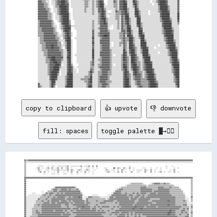
copy to clipboard
👍 upvote
👎 downvote
fill: spaces
toggle palette ▓→✊🏽
▓▓▒▒▓▓▓▓▓▓▓▓▓▓▓▓▓▓▓▓▓▓▓▓▓▓▓▓▓▓▓▓▓▓▓▓▓▓▓▓▓▓▓▓▓▓▓▓▓▓▓▓▓▓▓▓▓▓▓▓▓▓▓▓▓▓▓▓▓▓▓▓▓▓▓▓▓▓▓▓▓▓▓▓▓▓▓▓▓▓▓▓▓▓▓▓▓▓▓▓▓▓▓▓▓▓▓▓▓▓▓▓▓▓▓▓▓▓▓▓▓▓▓▓▓▓▓▓▓▓▓▓▓▓▓▓▓▓▓▓▓▓▓▓▓▓▓▓▓▓▓▓▓▓▓▓▓▓▓▓▓▓▓▓▓▓▓▓▓▓▓▓▓▓
▒▒░░░░░░░░░░░░░░░░░░░░░░░░░░░░░░░░░░░░░░░░░░░░░░░░░░░░░░░░░░░░░░░░░░░░░░░░░░░░░░░░░░░░░░░░░░░░░░░░░░░░░░░░░░░░░░░░░░░░░░░░░░░░░░░░░░░░░░░░░░░░░░░░░░░░░░░░░░░░░░░░░░░░░░░░░░░░
▒▒                                                                                                                                                                            
▒▒            ░░░░░░    ░░  ░░░░  ░░░░░░░░░░▒▒  ░░░░░░░░░░▒▒  ░░░░▒▒  ▒▒  ▒▒                                ░░                                    ░░    ░░                    
▒▒          ░░▒▒  ░░  ░░▒▒  ▒▒  ░░▒▒  ▒▒  ░░▒▒  ░░        ░░    ░░░░  ░░  ░░      ░░░░      ▓▓  ▒▒░░  ▒▒░░  ▒▒  ░░        ░░░░    ░░    ░░  ░░    ░░      ░░  ░░              
▒▒            ▒▒░░    ░░░░  ░░░░░░▒▒░░░░░░░░▒▒  ▒▒░░  ░░▒▒░░  ░░▒▒░░    ░░          ▒▒░░  ░░░░  ░░  ▒▒░░    ░░  ░░  ░░░░░░  ▒▒░░  ▒▒  ░░    ░░        ░░  ▒▒                  
▒▒            ░░▒▒  ▒▒  ░░    ░░  ▒▒    ░░  ░░  ▒▒    ▒▒  ░░  ▒▒  ░░  ░░            ░░▒▒░░  ░░  ▒▒  ▒▒  ░░    ▒▒    ░░░░    ▒▒    ▒▒  ░░  ░░▒▒  ░░  ░░░░  ▒▒  ░░              
▒▒                  ░░      ░░░░  ░░    ░░░░    ░░    ░░      ░░      ░░                                                                                                      
▒▒                                                                                                                                                                            
▓▓▓▓▓▓▓▓▓▓▓▓▓▓▓▓▓▓▓▓▓▓▓▓▓▓▓▓▓▓▓▓▓▓▓▓▓▓▓▓▓▓▓▓▓▓▓▓▓▓▓▓▓▓▓▓▓▓▓▓▓▓▓▓▓▓▓▓▓▓▓▓▓▓▓▓▓▓▓▓▓▓▓▓▓▓▓▓▓▓▓▓▓▓▓▓▓▓▓▓▓▓▓▓▓▓▓▓▓▓▓▓▓▓▓▓▓▓▓▓▓▓▓▓▓▓▓▓▓▓▓▓▓▓▓▓▓▓▓▓▓▓▓▓▓▓▓▓▓▓▓▓▓▓▓▓▓▓▓▓▓▓▓▓▓▓▓▓▓▓▓▓▓▓
▓▓                                                                                                                                                                          ▒▒
▓▓                                                                                                                                                                          ▒▒
▓▓                                                                                                          ░░▒▒▒▒▒▒▒▒▒▒▒▒░░      ░░▒▒▓▓▓▓▓▓▒▒▒▒▓▓▒▒▒▒░░                    ▒▒
▓▓                                                                                                      ░░▒▒▒▒▒▒▒▒▒▒▒▒▒▒▒▒▒▒▒▒░░▒▒▒▒▒▒▒▒▒▒▒▒▒▒▒▒▒▒▒▒▒▒▒▒▒▒░░                ▒▒
▓▓                            ░░▓▓▓▓▓▓▓▓▓▓▓▓▓▓▓▓▓▓▓▓▒▒                                            ░░▒▒▒▒▒▒▒▒▒▒▒▒▒▒▒▒▒▒▒▒▓▓▓▓▓▓▒▒▒▒▒▒▒▒▒▒▒▒▓▓▓▓▓▓▒▒▒▒▒▒▓▓▒▒▒▒▒▒▒▒            ▒▒
▓▓                          ▒▒▓▓▓▓▒▒▒▒▓▓▓▓▓▓▒▒▓▓▒▒▒▒▒▒▓▓░░                                    ░░▒▒▓▓▓▓▒▒▒▒▒▒▒▒▒▒▒▒▒▒▒▒▒▒▓▓▓▓▓▓▓▓▓▓▓▓▒▒▒▒▒▒▓▓▓▓▓▓▓▓▓▓▓▓▒▒▒▒▒▒▒▒▒▒▒▒          ▒▒
▓▓                ░░    ▒▒▒▒▒▒▓▓▓▓▒▒▓▓▓▓▓▓▓▓▓▓▓▓▓▓▓▓▓▓▓▓▓▓                                  ░░▓▓▓▓▓▓▒▒▒▒▒▒▒▒▒▒▒▒▒▒▒▒▒▒▒▒▓▓▓▓▓▓▓▓▓▓▓▓▒▒▓▓▓▓▓▓▓▓▓▓▓▓▓▓▓▓▒▒▒▒▒▒▒▒▒▒▒▒▒▒        ▒▒
▓▓      ░░░░      ░░░░▓▓▒▒▓▓▓▓▒▒▒▒▓▓▒▒▓▓▒▒▓▓▓▓▓▓▓▓▓▓▓▓▓▓▓▓▒▒                              ░░▓▓▓▓▓▓▓▓▒▒▒▒▓▓▒▒▒▒▒▒▓▓▒▒▓▓▒▒▓▓▓▓▓▓▒▒▒▒▓▓▓▓▓▓▒▒▓▓▓▓▓▓▓▓▓▓▓▓▒▒▒▒▒▒▒▒▒▒▒▒▒▒░░      ▒▒
▓▓  ░░░░░░░░░░░░░░▒▒▓▓▒▒▒▒▓▓▒▒▒▒▓▓▓▓▓▓▓▓▓▓▓▓▓▓▓▓▓▓▓▓▓▓▓▓▓▓▓▓░░        ░░░░░░          ░░░░▓▓▓▓▓▓▓▓▓▓▓▓▓▓▓▓▒▒▓▓▓▓▒▒▒▒▓▓▓▓▒▒▓▓▒▒▒▒▓▓▓▓▓▓▓▓▓▓▓▓▓▓▓▓▓▓▓▓▓▓▓▓▒▒▒▒▒▒▒▒▒▒▒▒▒▒      ▒▒
▓▓░░░░░░░░░░░░░░▒▒▒▒▒▒▒▒▓▓▒▒▒▒▓▓▒▒▓▓▓▓▓▓▓▓▒▒▒▒▓▓▒▒▓▓▓▓▓▓██▓▓  ░░░░▓▓▓▓▒▒▒▒▒▒▒▒░░░░░░░░░░▓▓▓▓▒▒▓▓▓▓▓▓▓▓▓▓▓▓▓▓▒▒▓▓▒▒▓▓▓▓▒▒▓▓▓▓▒▒▓▓▓▓▓▓▓▓▓▓▓▓▓▓▓▓▓▓▓▓▓▓▓▓▓▓▓▓▓▓▒▒▒▒▒▒▒▒▒▒░░    ▓▓
▓▓░░░░░░░░░░░░▓▓▒▒▒▒▒▒▓▓▒▒▒▒▓▓▓▓▓▓▓▓▓▓▓▓▓▓▒▒▓▓▓▓▓▓▓▓▓▓▓▓▓▓▓▓░░░░▓▓▒▒▒▒▒▒▒▒▒▒▒▒▒▒▒▒▒▒░░▒▒▓▓▓▓▓▓▓▓▓▓▓▓▓▓▓▓▓▓▓▓▒▒▓▓▓▓▓▓▒▒▓▓▓▓▓▓▓▓▓▓▓▓▒▒▒▒▒▒▒▒▒▒▓▓▓▓▓▓▓▓▓▓▓▓▓▓▓▓▒▒▒▒▒▒▒▒▒▒░░░░  ▒▒
▓▓░░░░░░░░░░▒▒▒▒▒▒▓▓▒▒▒▒▓▓▒▒▓▓▓▓▓▓▓▓▒▒▓▓▓▓▓▓▒▒▓▓▒▒▓▓▓▓▓▓▓▓▓▓▓▓▒▒▓▓▒▒▒▒▒▒▒▒▓▓▒▒▒▒▒▒▓▓▓▓▓▓▓▓▓▓▒▒▒▒▓▓▓▓▓▓▓▓▓▓▓▓▓▓▓▓▓▓▒▒▒▒▓▓▓▓▓▓▓▓▓▓▒▒▒▒▓▓▓▓▓▓▓▓▓▓▓▓▓▓▓▓██▓▓▓▓▓▓▒▒▒▒▒▒▒▒▓▓▒▒░░  ▒▒
▓▓░░░░░░░░░░▒▒▒▒▒▒▒▒▓▓▓▓▓▓▒▒▓▓▓▓▒▒▓▓▓▓▓▓▓▓▓▓▓▓▒▒▓▓▒▒▓▓▓▓▓▓▓▓▓▓▒▒▓▓▓▓▒▒▒▒▒▒▒▒▒▒▓▓▓▓▓▓▒▒▒▒▒▒▒▒▒▒▓▓▒▒▓▓▓▓▓▓▓▓▓▓▓▓▓▓▓▓▒▒▓▓▓▓▓▓▓▓▓▓▓▓▓▓▓▓▒▒▒▒▓▓▓▓▓▓▓▓▓▓▓▓▓▓▓▓▓▓▓▓▒▒▒▒▒▒▒▒▒▒▒▒░░░░░░
▓▓░░░░░░░░▒▒▒▒▓▓▒▒▓▓▓▓▓▓▓▓▓▓▓▓▓▓▓▓▓▓▓▓▒▒▒▒▓▓▓▓▒▒▒▒▓▓▓▓▓▓▓▓▓▓▓▓▓▓▓▓▒▒▒▒▒▒▒▒▓▓▒▒▒▒▒▒▒▒▒▒▒▒▒▒▒▒▒▒▒▒▒▒▓▓▓▓▓▓▓▓▓▓▓▓▓▓▒▒▓▓▓▓▓▓▓▓▓▓▓▓▓▓▒▒▓▓▓▓▓▓▓▓▓▓▓▓▓▓▓▓▓▓██▓▓▓▓▓▓▒▒▒▒▒▒▒▒▓▓▓▓░░░░▒▒
▓▓░░░░░░░░▒▒▒▒▒▒▒▒▓▓▓▓▓▓▓▓▓▓▓▓▓▓▓▓▓▓▓▓▒▒▒▒▒▒▓▓▒▒▒▒▒▒▒▒▓▓▓▓▓▓██▓▓▓▓▓▓▒▒▒▒▓▓▒▒▓▓▒▒▓▓▓▓▓▓▓▓▒▒▒▒▓▓▒▒▓▓▒▒▓▓▓▓▓▓▓▓▓▓▓▓▓▓██▓▓▓▓▓▓▓▓▒▒▓▓▓▓▓▓▓▓▓▓▒▒▓▓▓▓▓▓▓▓▓▓▓▓▓▓▓▓▓▓▓▓▓▓▓▓▒▒▒▒▒▒▒▒░░▓▓
▓▓░░░░░░▒▒▒▒▒▒▒▒▒▒▓▓▓▓▓▓▓▓▓▓▓▓▓▓▓▓▓▓▓▓▓▓▓▓▓▓▓▓▓▓▒▒▓▓▓▓▓▓▒▒▓▓▓▓▓▓▓▓▓▓▒▒▓▓▓▓▒▒▒▒▓▓▒▒▒▒▒▒▒▒▒▒▓▓▒▒▒▒▒▒▓▓▓▓▓▓▓▓▓▓▓▓▓▓██▓▓▓▓▓▓██▓▓▓▓▓▓▓▓▓▓▓▓▓▓▓▓▓▓▓▓▓▓▓▓▓▓▓▓▓▓▓▓▓▓▓▓▓▓▒▒▒▒▓▓▒▒▓▓░░▒▒
▓▓░░░░░░▒▒▒▒▓▓▒▒▒▒▓▓▓▓▓▓▓▓▓▓▓▓▒▒▓▓▓▓▓▓▓▓▒▒▓▓▒▒▒▒▓▓▒▒▒▒▓▓▓▓▓▓▓▓▓▓▓▓▓▓▓▓▓▓▓▓▒▒▓▓▒▒▓▓▒▒▒▒▓▓▒▒▒▒▒▒▓▓▓▓▓▓▓▓▓▓▓▓▓▓▓▓▓▓▓▓▓▓▓▓▓▓▓▓▓▓▓▓▓▓▓▓▓▓▓▓▓▓▓▓▓▓▓▓▓▓▓▓▓▓▓▓██▓▓▓▓▒▒▒▒▒▒▓▓▓▓▒▒▒▒░░▒▒
▓▓░░░░░░▒▒▒▒▓▓▓▓▒▒▓▓▓▓▓▓▓▓▓▓▓▓▓▓▓▓▓▓▓▓▓▓▓▓▒▒▓▓▒▒▒▒▓▓▓▓▓▓▓▓▓▓▓▓▓▓▓▓▓▓▓▓▓▓▓▓▓▓▓▓▓▓▓▓▓▓▒▒▒▒▒▒▓▓▓▓▓▓▓▓▒▒▓▓▓▓▓▓▓▓▒▒▓▓▒▒▓▓▓▓▓▓▓▓▓▓▓▓▓▓▓▓▓▓▓▓▓▓▓▓▓▓▓▓▓▓▓▓▓▓████▓▓▓▓▒▒▒▒▒▒▓▓▒▒▓▓▒▒░░▓▓
▓▓░░░░░░▒▒▒▒▒▒▓▓▓▓▓▓▓▓▓▓▓▓▓▓▓▓▓▓▓▓▓▓▓▓▒▒▓▓▓▓▓▓▓▓▒▒▒▒▒▒▓▓▓▓▓▓▓▓▓▓▓▓▓▓▓▓▓▓▓▓▓▓▓▓▓▓▒▒▒▒▒▒▒▒▓▓▒▒▒▒▓▓▒▒▓▓▓▓▓▓▒▒▓▓▒▒▓▓▒▒▓▓▒▒▓▓▒▒▓▓▓▓▓▓▓▓▓▓▓▓▓▓▓▓▓▓▓▓▓▓▓▓▓▓██▓▓▓▓▓▓▒▒▒▒▓▓▒▒▒▒▒▒▓▓░░▒▒
▓▓░░░░▒▒▒▒▒▒▒▒▓▓▓▓▓▓▓▓▓▓▓▓▓▓▓▓▓▓▓▓▓▓▓▓▓▓▓▓▓▓▓▓▒▒▒▒▒▒▓▓▓▓▓▓▓▓▓▓▓▓▓▓▓▓▓▓▓▓▓▓▓▓▓▓▓▓▓▓▒▒▒▒▒▒▒▒▒▒▒▒▒▒▓▓▓▓▓▓▓▓▒▒▓▓▒▒▒▒▒▒▓▓▒▒▓▓▒▒▒▒▒▒▓▓▓▓▓▓▓▓▓▓▓▓▓▓▓▓▓▓▓▓▓▓▓▓▓▓▓▓▓▓▓▓▒▒▒▒▒▒▒▒▓▓▓▓░░▒▒
▓▓░░░░▒▒▒▒▒▒▒▒▓▓▓▓▒▒▓▓▓▓▓▓▓▓▓▓▓▓▓▓▓▓▓▓▓▓▓▓▓▓▓▓▓▓▓▓▓▓▒▒▓▓▓▓▓▓▓▓▓▓▓▓▓▓▓▓▓▓▓▓▓▓▓▓▓▓▒▒▒▒▓▓▒▒▒▒▒▒▒▒▓▓▒▒▓▓▒▒▓▓▒▒▒▒▒▒▓▓▒▒▒▒▒▒▒▒▒▒▒▒▒▒▒▒▓▓▓▓▓▓▓▓▓▓▓▓▓▓▓▓▓▓▓▓▓▓▓▓▓▓▒▒▒▒▓▓▓▓▒▒▓▓▒▒▓▓░░▒▒
▓▓░░░░▒▒▒▒▒▒▒▒▓▓▓▓▓▓▓▓▓▓▓▓▓▓▓▓▓▓▓▓▓▓▓▓▓▓▓▓▓▓▒▒▒▒▓▓▓▓▓▓▒▒▓▓▓▓▓▓▓▓▓▓▓▓▓▓▓▓▓▓▓▓▓▓▒▒▓▓▒▒▓▓▓▓▒▒▓▓▓▓▒▒▓▓▒▒▓▓▒▒▒▒▒▒▒▒▒▒▒▒▒▒▒▒▒▒▒▒▒▒▒▒▓▓▓▓▓▓▓▓▓▓▓▓▓▓▓▓▓▓▓▓▓▓▓▓▓▓▓▓▒▒▒▒▒▒▓▓▓▓▒▒▓▓▓▓░░▒▒
▓▓░░░░▒▒▒▒▒▒▒▒▒▒▓▓▓▓▒▒▓▓▓▓██▓▓▓▓▓▓▓▓▓▓▓▓▓▓▒▒▓▓▒▒▒▒▒▒▒▒▒▒▒▒▓▓▓▓▓▓▓▓▓▓▓▓▓▓▓▓▓▓▓▓▓▓▓▓▓▓▓▓▓▓▓▓▒▒▒▒▒▒▒▒▒▒▒▒▒▒▒▒▒▒▒▒▒▒▒▒▒▒▒▒▓▓▒▒▒▒▒▒▒▒▒▒▓▓▓▓▓▓▓▓▓▓▓▓▓▓▒▒▓▓▓▓▓▓▓▓▓▓▒▒▒▒▓▓▓▓▓▓▒▒▓▓░░▒▒
▒▒░░░░▓▓▒▒▓▓▒▒▓▓▓▓▓▓▓▓▒▒▓▓▓▓▓▓▓▓▓▓▓▓▓▓▓▓▓▓▒▒▒▒▒▒▒▒▓▓▒▒▓▓▓▓▓▓▓▓▓▓▓▓▓▓▓▓▓▓▓▓▓▓▓▓▓▓▓▓▓▓▓▓▓▓▓▓▓▓▒▒▒▒▓▓▒▒▓▓▓▓▓▓▒▒▒▒▒▒▒▒▒▒▒▒▓▓▓▓▒▒▒▒▓▓▓▓▓▓▓▓▓▓▓▓▓▓▓▓▒▒▓▓▓▓▓▓▓▓▒▒▓▓▓▓▒▒▓▓▓▓▒▒▓▓▓▓░░▒▒
▓▓░░▒▒▒▒▓▓▒▒▒▒▒▒▓▓▓▓▓▓▓▓▓▓▓▓▓▓▓▓▓▓▓▓▓▓▓▓▓▓▓▓▒▒▒▒▒▒▓▓▓▓▓▓▓▓▓▓▓▓▓▓▓▓▓▓████▓▓▓▓▓▓▓▓▓▓▓▓▓▓▓▓▓▓▓▓▓▓▓▓▓▓▒▒▒▒▓▓▒▒▒▒▓▓▒▒▒▒▒▒▒▒▓▓▓▓▓▓▒▒▒▒▒▒▓▓▓▓▓▓▓▓▓▓▓▓▓▓▓▓▓▓▓▓▓▓▓▓▓▓▒▒▓▓▓▓▓▓▓▓▓▓▒▒░░▒▒
▓▓░░▒▒▒▒▒▒▒▒▒▒▓▓▓▓▒▒▓▓▓▓▓▓▓▓▓▓▓▓▓▓▓▓▓▓▓▓▓▓▓▓▓▓▒▒▓▓▓▓▒▒▒▒▓▓▓▓▓▓▓▓▓▓▓▓████▓▓▓▓▓▓▓▓▓▓▓▓▓▓▓▓▓▓▓▓▒▒▓▓▒▒▒▒▒▒▒▒▒▒▓▓▒▒▒▒▒▒▒▒▒▒▒▒▒▒▓▓▒▒▒▒▒▒▓▓▓▓▓▓▓▓▓▓▓▓██████▓▓▓▓▓▓▒▒▓▓▓▓▓▓▓▓▓▓▓▓░░░░▓▓
▓▓░░░░▓▓▒▒▒▒▓▓▒▒▓▓▓▓▒▒▓▓▓▓▓▓▓▓▓▓▓▓▓▓▓▓▓▓▓▓▓▓▓▓▓▓▓▓▓▓▓▓▓▓▓▓▓▓▓▓▓▓▓▓▓▓▓▓██▓▓▓▓▓▓▓▓▓▓▓▓▓▓▓▓▓▓▒▒▓▓▒▒▒▒▒▒▒▒▓▓▒▒▓▓▒▒▒▒▒▒▒▒▓▓▒▒▒▒▓▓▒▒▒▒▒▒▓▓▓▓▓▓▓▓▓▓▓▓████▓▓▒▒▒▒▒▒▓▓▓▓▓▓▓▓▓▓▓▓▓▓░░░░▒▒
▓▓▒▒▒▒▓▓▓▓▒▒▒▒▒▒▒▒▓▓▓▓▓▓▓▓▓▓▓▓▓▓▓▓▓▓▓▓▓▓▓▓▓▓▓▓▓▓▓▓▓▓▒▒▓▓▓▓▓▓▓▓▓▓▓▓▓▓▓▓██████▓▓▓▓▓▓▓▓▓▓▓▓▓▓▓▓▓▓▓▓▒▒▒▒▓▓▒▒▓▓▒▒▓▓▒▒▒▒▒▒▓▓▒▒▒▒▓▓▒▒▒▒▓▓▓▓▓▓▓▓▓▓▓▓▓▓██▓▓▓▓▒▒▒▒▓▓▓▓▓▓▓▓▓▓▓▓▓▓▓▓░░░░▒▒
▓▓▒▒▒▒▓▓▒▒▒▒▒▒▒▒▓▓▓▓▓▓▓▓▓▓▓▓▓▓▓▓▓▓▓▓▓▓▓▓▓▓▓▓▓▓▒▒▓▓▓▓▓▓▓▓▓▓▓▓▓▓▒▒▓▓▓▓▓▓▓▓████▓▓▓▓▓▓▓▓▓▓▓▓▓▓▒▒▓▓▒▒▓▓▒▒▓▓▒▒▒▒▓▓▒▒▓▓▓▓▒▒▒▒▒▒▒▒▓▓▒▒▒▒▓▓▓▓▓▓▓▓▓▓▓▓▓▓██▓▓▓▓▓▓▓▓▓▓▓▓▓▓▓▓▓▓▓▓▓▓▒▒░░░░▒▒
▓▓▒▒▒▒▒▒▓▓▒▒▒▒▒▒▒▒▓▓▓▓▓▓▓▓▓▓▓▓██▓▓▓▓▓▓▓▓▓▓▓▓▒▒▓▓▓▓▒▒▒▒▒▒▓▓▓▓▓▓▒▒▓▓▓▓▓▓▓▓▓▓██████▓▓▓▓▓▓▓▓▓▓▓▓▓▓▓▓▓▓▓▓▓▓▒▒▓▓▓▓▒▒▒▒▒▒▓▓▓▓▒▒▒▒▓▓▓▓▓▓▒▒▓▓▓▓▓▓██▓▓▓▓▓▓▓▓▒▒▓▓▓▓▒▒▓▓▓▓▓▓▓▓▓▓▓▓░░░░▒▒▒▒
▒▒▒▒▒▒▒▒▒▒▓▓▓▓▒▒▒▒▓▓▓▓▓▓▓▓▓▓██▓▓▓▓▓▓▓▓▓▓▓▓▓▓▓▓▓▓▓▓▓▓▓▓▓▓▓▓▓▓▓▓▒▒▓▓▒▒▓▓▓▓▓▓▓▓████▓▓▓▓▓▓▓▓▓▓▓▓▓▓▓▓▓▓▓▓▓▓▓▓▓▓▓▓▓▓▓▓▓▓▓▓▓▓▓▓▓▓▓▓▓▓▓▓▓▓▓▓██▓▓▓▓██▓▓▓▓▓▓▒▒▓▓▓▓▒▒▓▓▓▓▓▓▓▓▓▓▓▓▒▒▒▒▒▒▒▒
▓▓▒▒▒▒▒▒▒▒▓▓▓▓▓▓▓▓▒▒▓▓▒▒▓▓▓▓▓▓▓▓▓▓▓▓▓▓▓▓▒▒▓▓▓▓▓▓▓▓▓▓▓▓▓▓▓▓▓▓▓▓▒▒▓▓▓▓▓▓▓▓▓▓▓▓▓▓████▓▓▓▓▓▓▓▓▓▓▓▓▓▓▓▓▓▓▓▓▓▓▓▓▓▓▓▓▓▓▓▓▓▓▓▓▒▒▓▓▓▓▓▓▓▓▓▓▓▓██▓▓▓▓▓▓▓▓▓▓▓▓▓▓▓▓▓▓▓▓▓▓▓▓▓▓▓▓▓▓▒▒▒▒▒▒▒▒▓▓
▓▓▒▒▒▒▒▒▒▒▓▓▓▓▓▓▓▓▓▓▒▒▓▓▓▓▓▓▓▓▓▓▓▓▓▓▓▓▓▓▓▓▓▓▓▓▓▓▒▒▓▓▓▓▓▓▓▓▓▓▓▓▓▓▓▓▓▓▓▓▓▓▓▓▓▓▓▓██████▓▓▓▓▓▓▓▓▓▓▓▓▓▓▓▓▓▓▓▓▓▓▓▓▓▓▓▓▓▓▓▓▓▓▓▓▓▓▓▓▓▓▓▓▓▓▒▒▓▓████▓▓▓▓▓▓▓▓▓▓▒▒▓▓▓▓▒▒▓▓▓▓▓▓▓▓▒▒▒▒▒▒▒▒▒▒
▓▓▒▒▒▒▒▒▒▒▒▒▓▓▓▓▓▓▓▓▓▓▒▒▓▓▒▒▓▓▓▓▓▓▓▓▓▓▓▓▓▓▒▒▓▓▓▓▓▓▓▓▓▓▒▒▓▓▒▒▒▒▓▓▓▓▒▒▓▓▓▓▓▓▓▓▓▓▓▓▓▓████▓▓██▓▓▓▓▓▓▓▓▓▓▓▓▓▓▓▓▓▓▓▓▓▓▓▓▓▓▓▓▓▓▓▓▓▓▓▓▓▓▓▓▓▓██▓▓▓▓▓▓▒▒▒▒▓▓▓▓▓▓▓▓▓▓▓▓▓▓▓▓▓▓▒▒▒▒▒▒▒▒▒▒▒▒
▓▓▒▒▒▒▒▒▒▒▓▓▒▒▓▓▓▓▓▓▓▓▒▒▒▒▒▒▓▓▓▓▓▓▓▓▓▓▓▓▓▓▓▓▓▓▒▒▓▓▓▓▓▓▓▓▓▓▓▓▓▓▓▓▓▓▓▓▓▓▓▓▓▓▓▓▓▓▓▓▓▓████▓▓▓▓▓▓▓▓▓▓▓▓▓▓▓▓▓▓▓▓▓▓▓▓▓▓▓▓▓▓▓▓▓▓▓▓▓▓▓▓▓▓▓▓▓▓▓▓▓▓▓▓▓▓▓▓▒▒▓▓▓▓▓▓▓▓▓▓▓▓▓▓▓▓▓▓▒▒▒▒▒▒▒▒▒▒▒▒
▓▓▒▒▒▒▒▒▒▒▒▒▓▓▓▓▓▓▒▒▒▒▓▓▒▒▓▓▓▓▓▓▒▒▓▓▓▓▓▓▓▓▓▓▓▓▓▓▓▓▓▓▓▓▓▓▓▓▓▓▓▓▓▓▓▓▓▓▓▓▒▒▓▓▓▓▓▓▓▓▓▓▓▓▓▓██████▓▓▓▓▓▓▓▓▓▓▓▓▓▓▓▓▓▓▓▓▓▓▓▓▓▓▓▓▓▓▓▓▓▓▓▓▓▓▓▓▓▓▓▓▓▓▓▓▓▓▓▓▓▓▓▓▓▓▓▓▓▓▓▓▓▓▓▓▓▓▒▒▒▒▒▒▒▒▒▒▒▒
▓▓▒▒▒▒▒▒▒▒▒▒▒▒▒▒▓▓▒▒▒▒▒▒▒▒▓▓▓▓▓▓▓▓▓▓▓▓▓▓▓▓▒▒▓▓▓▓▓▓▓▓▓▓▓▓▓▓▓▓▓▓▓▓▓▓▓▓▓▓▓▓▓▓▓▓▓▓▓▓▓▓▓▓▓▓██████▓▓▓▓▓▓██▓▓▓▓▓▓▓▓████▓▓██▓▓▓▓▓▓▓▓▓▓▓▓▓▓▓▓▓▓▓▓▓▓▓▓▓▓▓▓▓▓▓▓▓▓▓▓▓▓▓▓▓▓▓▓▒▒▒▒▒▒▒▒▒▒▒▒▓▓
▓▓▒▒▒▒▒▒▒▒▒▒▒▒▓▓▓▓▓▓▓▓▓▓▓▓▒▒▓▓▓▓▓▓▓▓▓▓▓▓▓▓▓▓▓▓▓▓▓▓▓▓▓▓▓▓▓▓▓▓▓▓▓▓▒▒▓▓▓▓▓▓▓▓▓▓▓▓▓▓▓▓▓▓▓▓▓▓▓▓████▓▓▓▓██▓▓▓▓▓▓████▓▓▓▓▓▓▓▓▓▓██▓▓▓▓▓▓▓▓▓▓▓▓▓▓▓▓▓▓▓▓▓▓▓▓▓▓▓▓▓▓▓▓▓▓▓▓▒▒▒▒▒▒▒▒▒▒▒▒▒▒▒▒
▓▓▒▒▒▒▒▒▒▒▒▒▒▒▓▓▒▒▒▒▒▒▓▓▒▒▓▓▓▓▓▓▓▓▓▓▓▓▓▓▓▓▓▓▓▓▓▓▓▓▓▓▓▓▓▓▓▓▓▓▓▓▓▓▓▓▓▓▓▓▓▓▓▓▓▓▓▓▓▓▓▓▓▓▓▓▓▓▓▓▓▓██▒▒▒▒▒▒██████████████████████▓▓▓▓▓▓▓▓▓▓▓▓▓▓▓▓▓▓▓▓▓▓▓▓▓▓▓▓▓▓▓▓▓▓▒▒▒▒▒▒▒▒▒▒▒▒▒▒▒▒▒▒
▓▓▒▒▒▒▒▒▒▒▒▒▒▒▒▒▓▓▒▒▒▒▓▓▓▓▓▓▓▓▓▓▓▓▓▓▓▓▓▓▓▓▓▓▓▓▓▓▒▒▓▓▓▓▓▓▓▓▓▓▓▓▓▓▓▓▓▓▓▓▓▓▓▓▓▓▓▓▓▓▓▓▓▓▓▓▓▓██▓▓▒▒▒▒▒▒▒▒▓▓██████████████▓▓▓▓▓▓▓▓▓▓▓▓▓▓▓▓▓▓▓▓▓▓▓▓▓▓▓▓▓▓▓▓▓▓▓▓▓▓▓▓▒▒▒▒▒▒▒▒▒▒▒▒▒▒▒▒▒▒
▓▓▒▒▒▒▒▒▒▒▒▒▒▒▒▒▓▓▓▓▓▓▓▓▓▓▓▓▓▓▓▓▓▓▓▓▓▓▓▓▓▓▒▒▓▓▓▓▓▓▓▓▓▓▓▓▓▓▓▓▓▓▓▓▓▓▓▓▓▓▓▓▓▓▓▓▓▓▓▓▓▓▓▓▓▓▓▓▓▓▓▓▒▒▒▒▒▒▒▒▒▒████▓▓████▓▓▓▓▓▓▓▓▓▓▓▓▓▓▓▓▓▓▓▓▓▓▓▓▓▓▓▓██▓▓▓▓██▓▓▓▓██▒▒▒▒▒▒▒▒▒▒▒▒▒▒▒▒▒▒▒▒
▓▓▒▒▒▒▒▒▒▒▒▒▒▒▒▒▒▒▓▓▓▓▓▓▓▓▓▓▓▓▓▓▓▓▓▓▓▓▓▓▓▓▓▓▓▓▓▓▓▓▓▓▓▓▓▓▓▓▓▓▓▓▓▓▓▓▓▓▓▓▓▓▓▓▓▓▓▓▓▓▓▓▓▓▓▓▓▓▓▓▒▒▒▒▒▒▒▒▒▒▒▒▒▒▓▓████▓▓▓▓██▓▓▓▓▓▓▓▓▓▓▓▓▓▓▓▓▓▓▓▓▓▓▓▓██▓▓▓▓▓▓▓▓▓▓▒▒▒▒▒▒▒▒▒▒▒▒▒▒▒▒▒▒▒▒▒▒
▓▓▒▒▒▒▒▒▒▒▒▒▒▒▒▒▒▒▒▒▒▒▓▓▓▓▓▓▓▓▓▓▓▓▓▓▓▓▓▓▓▓▓▓▓▓▓▓▓▓▓▓██▓▓▓▓▓▓▓▓▓▓▓▓▓▓▓▓▓▓▓▓▓▓██▓▓▓▓██▓▓▓▓▒▒▒▒▒▒▒▒▒▒▒▒▒▒▒▒▒▒▓▓▓▓████▓▓▓▓▓▓▓▓▓▓▓▓▓▓▓▓▓▓▓▓██▓▓▓▓▓▓▓▓▓▓▓▓▓▓▒▒▒▒▒▒▒▒▒▒▒▒▒▒▒▒▒▒▒▒▒▒▒▒
▓▓▒▒▒▒▒▒▒▒▒▒▒▒▒▒▒▒▒▒▒▒▓▓▓▓▓▓▒▒▓▓▓▓▓▓▓▓▓▓▓▓██▓▓▓▓▓▓▓▓▓▓▓▓▓▓▓▓▓▓▓▓▓▓▓▓██▓▓▓▓▓▓▓▓▓▓▓▓██▓▓▒▒▒▒▒▒▒▒▒▒▒▒▒▒▒▒▒▒▒▒▒▒▒▒▓▓██▓▓▓▓▓▓▓▓▓▓████▓▓██▓▓▓▓▓▓▓▓▓▓██████▓▓▒▒▒▒▒▒▒▒▒▒▒▒▒▒▒▒▒▒▒▒▒▒▒▒
▓▓▒▒▒▒▒▒▒▒▒▒▒▒▒▒▒▒▒▒▒▒▒▒▒▒▒▒▓▓▓▓▓▓▓▓▓▓▓▓▓▓▓▓▓▓▓▓▓▓██▓▓██████▓▓██▓▓▓▓▓▓██████▓▓▓▓▓▓▒▒▒▒▒▒▒▒▒▒▒▒▒▒▒▒▒▒▒▒▒▒▒▒▒▒▒▒▒▒▒▒▓▓▓▓▓▓▓▓▓▓▓▓▓▓▓▓████████▓▓██▓▓▓▓▒▒▒▒▒▒▒▒▒▒▒▒▒▒▒▒▒▒▒▒▒▒▒▒▒▒▒▒
▓▓▒▒▒▒▒▒▒▒▒▒▒▒▒▒▒▒▒▒▒▒▒▒▒▒▒▒▓▓▓▓▓▓▓▓▓▓▓▓▓▓▓▓▓▓▓▓▓▓▓▓▓▓████▒▒▓▓▒▒▒▒▒▒▒▒▒▒▓▓▓▓▒▒▓▓▒▒▒▒▒▒▒▒▒▒▒▒▒▒▒▒▒▒▒▒▒▒▒▒▒▒▒▒▒▒▒▒▒▒▒▒▓▓████████████▓▓████▓▓██▓▓▓▓▒▒▒▒▒▒▒▒▒▒▒▒▒▒▒▒▒▒▒▒▒▒▒▒▒▒▒▒▒▒
▓▓▓▓▒▒▒▒▒▒▒▒▒▒▒▒▒▒▓▓▓▓▒▒▒▒▓▓▓▓▓▓▓▓▓▓▓▓▓▓▓▓▓▓▓▓▓▓██▓▓██▓▓▓▓▒▒▒▒▒▒▒▒▒▒▒▒▒▒▒▒▒▒▒▒▒▒▒▒▒▒▒▒▒▒▒▒▒▒▒▒▒▒▒▒▒▒▒▒▒▒▒▒▒▒▒▒▒▒▒▒▒▒▒▒▒▒▓▓▒▒▓▓████████▓▓▓▓▒▒▒▒▒▒▒▒▒▒▒▒▒▒▒▒▒▒▒▒▒▒▒▒▒▒▒▒▒▒▒▒▒▒▒▒
▓▓▓▓▓▓▓▓▓▓▓▓▓▓▓▓▓▓▓▓▓▓▓▓▓