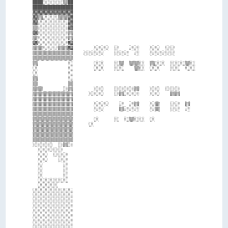
████░░░░░░░░▒▒██                                                

████████████████                                                

▓▓▓▓▓▓▓▓▓▓▓▓▓▓▓▓                                                

▓▓▒▒░░░░░░▒▒▒▒▓▓                                                

▓▓░░░░░░░░░░░░▓▓                                                

▒▒░░░░░░░░░░░░▓▓                                                

▓▓░░░░░░░░░░░░▒▒                                                

▒▒░░░░░░░░░░░░▒▒                                                

▓▓░░░░░░░░░░░░▓▓                                                

▒▒▒▒░░░░░░▒▒▒▒▓▓        ░░░░░░  ░░    ░░░░    ░░░░  ░░░░        

▒▒▒▒▒▒▒▒▒▒▒▒▒▒▒▒    ░░░░░░░░    ░░░░░░  ░░    ░░░░░░░░░░        

▒▒▒▒▒▒▒▒▒▒▒▒▒▒▒▒                                                

▒▒            ░░        ░░░░    ░░▒▒  ▒▒▒▒░░  ▒▒░░░░  ░░░░░░▒▒░░

░░            ░░        ░░░░    ░░░░    ▒▒░░  ░░░░    ░░░░  ░░░░

░░            ░░                                                

▒▒            ░░                                                

▒▒            ▒▒                                                

▒▒▒▒        ░░▒▒        ░░░░    ░░░░░░░░▒▒    ░░░░  ░░░░░░      

▒▒▒▒▒▒▒▒▒▒▒▒▒▒▒▒      ░░░░░░    ░░▒▒░░░░░░    ░░░░    ▒▒▒▒      

▒▒▒▒▒▒▒▒▒▒▒▒▒▒▒▒                                                

▒▒▒▒▒▒▒▒▒▒▒▒▒▒▒▒        ░░░░░░    ░░  ░░▒▒    ░░▒▒    ░░░░  ▒▒  

▒▒▒▒▒▒▒▒▒▒▒▒▒▒▒▒        ░░░░      ▒▒░░░░░░    ░░▒▒    ░░░░  ░░  

▒▒▒▒▒▒▒▒▒▒▒▒▒▒▒▒                                                

▒▒▒▒▒▒▒▒▒▒▒▒▒▒▒▒        ░░      ░░  ░░▒▒░░░░  ░░                

▒▒▒▒▒▒▒▒▒▒▒▒▒▒▒▒      ░░                                        

▒▒▒▒▒▒▒▒▒▒▒▒▒▒▒▒                                                

▒▒▒▒▒▒▒▒▒▒▒▒▒▒▒▒                                                

▒▒▒▒▒▒▒▒▒▒▒▒▒▒▒▒                                                

░░░░░░░░  ░░▒▒░░                                                

  ░░░░░░░░░░                                                    

  ░░░░  ░░░░░░                                                  

  ░░░░    ░░░░                                                  

  ░░        ░░                                                  

  ░░        ░░                                                  

  ░░        ░░                                                  

  ░░░░░░░░░░░░                                                  

  ░░░░░░░░                                                      

░░░░░░░░░░░░░░░░                                                

░░░░░░░░░░░░░░░░                                                

░░░░░░░░░░░░░░░░                                                

░░░░░░░░░░░░░░░░                                                

░░░░░░░░░░░░░░░░                                                

░░░░░░░░░░░░░░░░                                                

░░░░░░░░░░░░░░░░                                                

░░░░░░░░░░░░░░░░                                                
