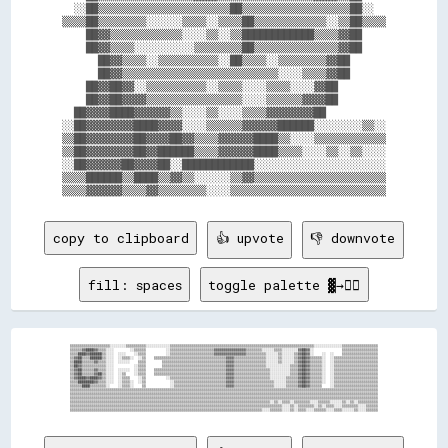
  ░░██▒▒▒▒▒▒▒▒▒▒▒▒▒▒▒▒▒▒▒▒▒▒██▒▒▒▒▒▒▒▒▒▒▒▒▒▒▒▒▒▒██░░  

▒▒▒▒██▒▒▒▒▒▒▒▒░░░░░░▒▒▒▒░░▒▒▒▒██▒▒▒▒▒▒▒▒▒▒▒▒░░▒▒██▒▒▒▒

    ██▓▓▒▒▒▒▒▒▒▒▒▒▒▒░░░░▒▒░░▒▒████████████▒▒▒▒▓▓██    

    ██▓▓▒▒▒▒░░░░░░░░░░▒▒▒▒▒▒▒▒██▒▒▒▒▒▒▒▒▒▒▒▒▒▒▓▓██    

      ██▓▓▒▒▒▒░░▒▒▒▒▒▒▒▒▒▒░░██▒▒▒▒░░▒▒▒▒▒▒▒▒▓▓██      

      ██▓▓▒▒▒▒▒▒▒▒▒▒▒▒▒▒▒▒▒▒▒▒▒▒▒▒▒▒░░░░▒▒▒▒▓▓██      

    ██▓▓██▓▓░░▒▒▒▒▒▒▒▒▒▒░░▒▒▒▒░░░░▒▒▒▒░░░░▓▓██        

    ██▓▓██▓▓▓▓▒▒▒▒▒▒▒▒▒▒▒▒▒▒▒▒░░░░▒▒▒▒▒▒▓▓▓▓██        

  ██▓▓▓▓████▓▓▓▓▓▓▒▒░░░░▒▒░░░░▒▒▒▒▓▓▓▓▓▓▓▓██          

░░██▓▓▓▓▓▓▓▓████▓▓▓▓░░░░▒▒▒▒▒▒▓▓▓▓▓▓██████░░░░░░░░▒▒░░

▒▒██▓▓▓▓▓▓▓▓██▓▓▓▓██▓▓▒▒▒▒▓▓▓▓▓▓████▒▒░░░░▒▒▒▒▒▒▒▒▒▒▒▒

▒▒██▓▓▓▓▓▓▓▓██▓▓██████▒▒▒▒▓▓▓▓▓▓████▒▒▒▒░░░░▒▒░░▒▒░░░░

░░██▓▓▓▓▓▓██▓▓▓▓██░░████████████░░░░░░░░░░░░░░░░░░░░░░

▒▒▒▒██████▒▒████▒▒▓▓▒▒░░░░░░▒▒▓▓▒▒▒▒▒▒▒▒▒▒▒▒▒▒▒▒▒▒▒▒▒▒

copy to clipboard
👍 upvote
👎 downvote
fill: spaces
toggle palette ▓→✊🏽
▒▒▒▒▒▒▒▒▒▒▒▒▒▒▒▒▒▒▒▒░░░░░░░░▒▒▒▒▒▒▒▒▒▒░░░░░░░░░░░░▒▒▒▒▒▒▒▒▒▒▒▒▒▒▒▒▒▒▒▒▒▒▒▒▒▒▒▒▒▒▒▒▒▒▒▒▒▒▒▒▒▒▒▒▒▒▒▒▒▒▒▒▒▒▒▒▒▒▒▒▒▒▒▒▒▒▒▒▒▒▒▒░░░░░░░░░░░░░░▒▒▒▒▒▒▒▒▒▒▒▒▒▒▒▒▒▒

▒▒▒▒▒▒▓▓████▓▓▒▒▒▒░░░░        ░░▒▒▒▒▒▒          ░░▒▒▒▒▒▒▒▒▒▒▒▒▒▒▒▒▒▒▒▒▒▒▓▓▓▓▓▓▓▓▓▓▓▓▓▓▓▓▒▒▒▒▒▒▒▒░░░░░░▒▒▒▒░░░░░░░░▓▓██▓▓░░              ▒▒▒▒▒▒▒▒▒▒▒▒▒▒▒▒▒▒

▒▒▒▒████▓▓██████▒▒░░░░  ░░░░    ░░▒▒▒▒          ░░▒▒▒▒▒▒▒▒▒▒▒▒▒▒▒▒▒▒▒▒▒▒▓▓▓▓▓▓▓▓▓▓▓▓▓▓▓▓▒▒▒▒▒▒▒▒▒▒░░░░░░▒▒░░░░░░▒▒▓▓██▓▓░░    ░░  ░░    ▒▒▒▒▒▒▒▒▒▒▒▒▒▒▒▒▒▒

▒▒▓▓██▒▒▒▒██████▒▒░░░░  ░░▒▒▒▒░░  ░░▒▒    ▒▒▒▒▒▒▒▒▒▒▒▒▒▒▒▒▒▒▒▒▒▒▒▒▒▒▒▒▒▒▒▒▒▒▒▒▓▓▓▓▒▒▒▒▒▒▒▒▒▒▒▒▒▒▒▒░░░░░░▒▒░░░░░░▒▒▓▓██▓▓▒▒▒▒▒▒░░  ░░▒▒▒▒▒▒▒▒▒▒▒▒▒▒▒▒▒▒▒▒▒▒

▒▒████▒▒▒▒▒▒▓▓▒▒▒▒░░░░  ░░░░░░    ▒▒▒▒        ▒▒▒▒▒▒▒▒▒▒▒▒▒▒▒▒▒▒▒▒▒▒▒▒▒▒▒▒▒▒▒▒▓▓▓▓▒▒▒▒▒▒▒▒▒▒▒▒▒▒▒▒░░░░░░▒▒░░░░░░▒▒▓▓██▓▓▒▒▒▒▒▒░░  ░░▒▒▒▒▒▒▒▒▒▒▒▒▒▒▒▒▒▒▒▒▒▒

▒▒██▓▓▒▒▒▒▒▒▒▒▒▒▒▒░░░░          ░░▒▒▒▒        ▒▒▒▒▒▒▒▒▒▒▒▒▒▒▒▒▒▒▒▒▒▒▒▒▒▒▒▒▒▒▒▒▓▓▓▓▒▒▒▒▒▒▒▒▒▒▒▒▒▒▒▒░░░░░░░░░░░░▒▒▒▒▓▓██▓▓▒▒▒▒▒▒░░  ░░▒▒▒▒▒▒▒▒▒▒▒▒▒▒▒▒▒▒▒▒▒▒

▒▒▓▓██▒▒▒▒▒▒▓▓▒▒▒▒░░░░  ░░░░░░  ░░▒▒▒▒    ▒▒▒▒▒▒▒▒▒▒▒▒▒▒▒▒▒▒▒▒▒▒▒▒▒▒▒▒▒▒▒▒▒▒▒▒▓▓▓▓▒▒▒▒▒▒▒▒▒▒▒▒▒▒▒▒▒▒░░░░░░░░░░▒▒▒▒▓▓██▓▓▒▒▒▒▒▒░░  ░░▒▒▒▒▒▒▒▒▒▒▒▒▒▒▒▒▒▒▒▒▒▒

▒▒▓▓██▒▒▒▒▒▒▓▓██▒▒░░░░  ░░▒▒    ░░▒▒▒▒    ▒▒▒▒▒▒▒▒▒▒▒▒▒▒▒▒▒▒▒▒▒▒▒▒▒▒▒▒▒▒▒▒▒▒▒▒▓▓▓▓▒▒▒▒▒▒▒▒▒▒▒▒▒▒▒▒▒▒░░░░░░░░░░▒▒▒▒▓▓██▓▓▒▒▒▒▒▒░░  ░░▒▒▒▒▒▒▒▒▒▒▒▒▒▒▒▒▒▒▒▒▒▒

▒▒▓▓████▓▓████▓▓▒▒░░░░  ░░▒▒▒▒    ░░▒▒          ░░▒▒▒▒▒▒▒▒▒▒▒▒▒▒▒▒▒▒▒▒▒▒▒▒▒▒▒▒▓▓▓▓▒▒▒▒▒▒▒▒▒▒▒▒▒▒▒▒▒▒░░░░░░░░▒▒▒▒▒▒▓▓██▓▓▒▒▒▒▒▒░░  ░░▒▒▒▒▒▒▒▒▒▒▒▒▒▒▒▒▒▒▒▒▒▒

▒▒▒▒████████▓▓▒▒▒▒░░░░  ░░▒▒▒▒░░  ░░▒▒            ░░▒▒▒▒▒▒▒▒▒▒▒▒▒▒▒▒▒▒▒▒▒▒▒▒▒▒▓▓▓▓▒▒▒▒▒▒▒▒▒▒▒▒▒▒▒▒▒▒▒▒░░░░░░▒▒▒▒▒▒▓▓██▓▓▒▒▒▒▒▒░░  ░░▒▒▒▒▒▒▒▒▒▒▒▒▒▒▒▒▒▒▒▒▒▒

▒▒▒▒▒▒████▒▒▒▒▒▒▒▒░░    ░░▒▒▒▒░░    ▒▒            ░░▒▒▒▒▒▒▒▒▒▒▒▒▒▒▒▒▒▒▒▒▒▒▒▒▒▒▓▓▓▓▒▒▒▒▒▒▒▒▒▒▒▒▒▒▒▒▒▒▒▒░░░░░░▒▒▒▒▒▒▓▓██▓▓▒▒▒▒▒▒    ░░▒▒▒▒▒▒▒▒▒▒▒▒▒▒▒▒▒▒▒▒▒▒

▒▒▒▒▒▒▒▒▒▒▒▒▒▒▒▒▒▒▒▒▒▒▒▒▒▒▒▒▒▒▒▒▒▒▒▒▒▒▒▒▒▒▒▒▒▒▒▒▒▒▒▒▒▒▒▒▒▒▒▒▒▒▒▒▒▒▒▒▒▒▒▒▒▒▒▒▒▒▒▒▒▒▒▒▒▒▒▒▒▒▒▒▒▒▒▒▒▒▒▒▒▒▒▒▒▒▒▒▒▒▒▒▒▒▒▒▒▒▒▒▒▒▒▒▒▒▒▒▒▒▒▒▒▒▒▒▒▒▒▒▒▒▒▒▒▒▒▒▒▒▒▒▒▒

▒▒▒▒▒▒▒▒▒▒▒▒▒▒▒▒▒▒▒▒▒▒▒▒▒▒▒▒▒▒▒▒▒▒▒▒▒▒▒▒▒▒▒▒▒▒▒▒▒▒▒▒▒▒▒▒▒▒▒▒▒▒▒▒▒▒▒▒▒▒▒▒▒▒▒▒▒▒▒▒▒▒▒▒▒▒▒▒▒▒▒▒▒▒▒▒▒▒▒▒▒▒▒▒▒▒▒▒▒▒▒▒▒▒▒▒▒▒▒▒▒▒▒▒▒▒▒▒▒▒▒▒▒▒▒▒▒▒▒▒▒▒▒▒▒▒▒▒▒▒▒▒▒▒

▒▒▒▒▒▒▒▒▒▒▒▒▒▒▒▒▒▒▒▒▒▒▒▒▒▒▒▒▒▒▒▒▒▒▒▒▒▒▒▒▒▒▒▒▒▒▒▒▒▒▒▒▒▒▒▒▒▒▒▒▒▒▒▒▒▒▒▒▒▒▒▒▒▒▒▒▒▒▒▒▒▒▒▒▒▒▒▒▒▒▒▒▒▒▒▒▒▒▒▒▒▒▒▒▒▒▒▒▒▒▒▒▒▒▒▒▒▒▒▒▒▒▒▒▒▒▒▒▒▒▒▒▒▒▒▒▒▒▒▒▒▒▒▒▒▒▒▒▒▒▒▒▒▒

▒▒▒▒▒▒▒▒▒▒▒▒▒▒▒▒▒▒▒▒▒▒▒▒▒▒▒▒▒▒▒▒▒▒▒▒▒▒▒▒▒▒▒▒▒▒▒▒▒▒▒▒▒▒▒▒▒▒▒▒▒▒▒▒▒▒▒▒▒▒▒▒▒▒▒▒▒▒▒▒▒▒▒▒▒▒▒▒▒▒▒▒▒▒▒▒▒▒▒▒░░▒▒░░▒▒▒▒░░▒▒▒▒▒▒▒▒░░░░▒▒▒▒▒▒░░░░░░▒▒░░▒▒░░▒▒▒▒▒▒▒▒▒▒

▒▒▒▒▒▒▒▒▒▒▒▒▒▒▒▒▒▒▒▒▒▒▒▒▒▒▒▒▒▒▒▒▒▒▒▒▒▒▒▒▒▒▒▒▒▒▒▒▒▒▒▒▒▒▒▒▒▒▒▒▒▒▒▒▒▒▒▒▒▒▒▒▒▒▒▒▒▒▒▒▒▒▒▒▒▒▒▒▒▒▒▒▒▒▒▒▒▒▒▒▒▒▒▒▒▒░░░░▒▒░░▒▒▒▒▒▒▒▒░░▒▒░░▒▒▒▒░░░░▒▒▒▒▒▒▒▒░░░░▒▒▒▒▒▒
