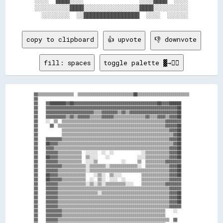
░░░░  ████░░░░                ░░░░████  ░░░░

░░░░░░░░░░████░░░░░░░░░░░░░░░░████░░░░░░░░░░

copy to clipboard
👍 upvote
👎 downvote
fill: spaces
toggle palette ▓→✊🏽
▓▓▒▒▒▒▒▒▒▒▒▒▒▒▒▒▒▒▒▒  ▒▒▒▒▒▒▒▒▒▒▒▒▒▒▒▒▒▒▒▒▒▒▒▒▒▒▒▒██▒▒▒▒▒▒▒▒▒▒▒▒▒▒▒▒▒▒▒▒▒▒▒▒▒▒

▓▓                                                                            

▓▓    ▓▓████████▓▓██▓▓▓▓▓▓▓▓▓▓▓▓▓▓▓▓▓▓▓▓▓▓▓▓▓▓▓▓▓▓▓▓▓▓▓▓▓▓▓▓▓▓██▓▓▓▓██████    

▓▓    ▓▓▓▓▓▓▓▓▓▓▓▓▓▓▓▓▓▓▓▓▓▓▓▓▓▓▓▓▓▓▓▓▓▓▓▓▓▓▓▓▓▓▓▓▓▓▓▓▓▓▓▓▓▓▓▓▓▓▓▓▓▓▓▓▓▓██    

▓▓    ▓▓▓▓▓▓▓▓▓▓▓▓▓▓▓▓▓▓▓▓▓▓▓▓▒▒▒▒▓▓▓▓▓▓▓▓▒▒▓▓▒▒▓▓▓▓▓▓▓▓▓▓▓▓▓▓▓▓▓▓▓▓▓▓▓▓██    

▓▓    ▓▓▓▓▓▓▓▓▓▓▒▒▓▓▒▒▓▓▓▓▓▓▒▒▒▒▒▒▓▓▓▓▓▓▒▒▒▒▒▒▒▒▒▒▒▒▒▒▒▒▓▓▒▒▒▒▓▓▓▓▒▒▓▓▓▓██    

▓▓    ░░  ▒▒  ▒▒▒▒▒▒▒▒▒▒▒▒▒▒▒▒▒▒▒▒▒▒▒▒▒▒▒▒▒▒▒▒▒▒▒▒▒▒▒▒▒▒▒▒▒▒▒▒▒▒▒▒▓▓▓▓▓▓▓▓    

▓▓      ▓▓  ▒▒▒▒▒▒▒▒▒▒▒▒▒▒▒▒▒▒▒▒▒▒▒▒▒▒▒▒▒▒▒▒▒▒▒▒▒▒▒▒▒▒▒▒▒▒▒▒▒▒▒▒▒▒▓▓▓▓▓▓██    

▓▓            ▒▒▒▒▒▒▒▒▒▒▒▒▒▒▒▒▒▒▒▒▒▒▒▒▒▒▒▒▒▒▒▒▒▒▒▒▒▒▒▒▒▒▒▒▒▒▒▒▒▒▒▒▒▒▓▓▓▓██    

▓▓            ▒▒▒▒▒▒▒▒▒▒▒▒▒▒▒▒▒▒▒▒▒▒▒▒▒▒▒▒▒▒▒▒▒▒▒▒▒▒▒▒▒▒▒▒▒▒▒▒▒▒▒▒▒▒▒▒▓▓██    

▓▓    ▓▓▓▓▓▓▓▓▒▒▒▒▒▒▒▒▒▒▒▒▒▒▒▒▒▒▒▒▒▒▒▒▒▒▒▒▒▒▒▒▒▒▒▒▒▒▒▒▒▒▒▒▒▒▒▒▒▒▒▒▒▒▓▓▓▓██    

▓▓    ██▓▓▓▓▒▒▒▒▒▒▒▒▒▒▒▒▒▒▒▒▒▒▒▒▒▒▒▒▒▒▒▒▒▒▒▒▒▒▒▒▒▒▒▒▒▒▒▒▒▒▒▒▒▒▒▒▒▒▒▒▒▒▓▓██    

▓▓    ▓▓▓▓▒▒▒▒▒▒▒▒▒▒▒▒▒▒▒▒▒▒▒▒▒▒▒▒▒▒▒▒▒▒▒▒▒▒▒▒▒▒▒▒▒▒▒▒▒▒▒▒▒▒▒▒▒▒▒▒▒▒▓▓▓▓██    

▓▓    ▓▓▓▓▓▓▒▒▒▒▒▒▒▒▒▒▒▒  ░░░░░░  ░░  ░░              ░░▒▒▒▒▒▒▒▒▒▒▒▒▓▓▓▓██    

▓▓    ██▓▓▓▓▒▒▒▒▒▒▒▒▒▒▒▒  ▒▒░░░░    ░░              ░░░░▒▒▒▒▒▒▒▒▒▒▒▒▓▓▓▓██    

▓▓    ▓▓▓▓▓▓▒▒▒▒▒▒▒▒▒▒▒▒  ░░░░▒▒            ░░      ▒▒  ▒▒▒▒▒▒▒▒▒▒▓▓▓▓▓▓▓▓    

▓▓    ▓▓▓▓▓▓▓▓▒▒▒▒▒▒▒▒▒▒▒▒░░▒▒▒▒▒▒▒▒░░▒▒▒▒▒▒▒▒▒▒▒▒▒▒░░  ▒▒▒▒▒▒▒▒▒▒▒▒▓▓▓▓██    

▓▓    ▓▓▓▓▓▓▒▒▒▒▒▒▒▒▒▒▒▒▒▒░░▒▒▒▒▒▒▒▒▒▒▒▒▒▒▒▒▒▒▒▒▒▒▒▒▒▒▒▒▒▒▒▒▒▒▒▒▒▒▒▒▓▓▓▓██    

▓▓    ██▓▓▓▓▒▒▒▒▒▒▒▒▒▒▒▒▒▒    ░░▒▒░░  ▒▒░░░░          ▒▒▒▒▒▒▒▒▒▒▒▒▒▒▓▓▓▓██    

▓▓    ██▓▓▓▓▓▓▒▒▒▒▒▒▒▒▒▒▒▒  ░░  ▒▒░░  ░░░░  ░░        ▒▒▒▒▒▒▒▒▒▒▒▒▒▒▓▓▓▓▓▓    

▓▓    ▓▓▓▓▓▓▒▒▒▒▒▒▒▒▒▒▒▒▒▒░░▒▒░░▒▒░░▒▒▒▒▒▒▒▒▒▒░░░░    ▒▒▒▒▒▒▒▒▒▒▒▒▓▓▓▓▓▓▓▓    

▓▓    ▓▓▓▓▓▓▒▒▒▒▒▒▒▒▒▒▒▒▒▒▒▒▒▒▒▒▒▒▒▒▒▒▒▒▒▒▒▒▒▒▒▒▒▒▒▒▒▒▒▒▒▒▒▒▒▒▒▒▒▒▒▒▓▓▓▓▓▓    

▓▓    ▓▓▓▓▓▓▒▒▒▒▒▒▒▒▒▒▒▒▒▒▒▒▒▒▒▒░░▒▒▒▒▒▒▒▒▒▒▒▒▒▒▒▒▒▒▒▒▒▒▒▒▒▒▒▒▒▒▒▒▒▒▓▓▓▓██    

▓▓    ▓▓▓▓▓▓▒▒▒▒▒▒▒▒▒▒▒▒▒▒▒▒▒▒▒▒▒▒▒▒▒▒▒▒▒▒▒▒▒▒▒▒▒▒▒▒▒▒▒▒▒▒▒▒▒▒▒▒▒▒▒▒▓▓▓▓██    

▓▓    ▓▓▓▓▓▓▒▒▒▒▒▒▒▒▒▒▒▒▒▒▒▒▒▒▒▒▒▒▒▒▒▒▒▒▒▒▒▒▒▒▒▒▒▒▒▒▒▒▒▒▒▒▒▒▒▒▒▒▒▒▒▒▓▓▓▓██    

▓▓    ▓▓▓▓▓▓▒▒▒▒▒▒▒▒▒▒▒▒▒▒▒▒▒▒▒▒▒▒▒▒▒▒▒▒▒▒▒▒▒▒▒▒▒▒▒▒▒▒▒▒▒▒▒▒▒▒▒▒▒▒▒▒▓▓▓▓▓▓    

▓▓    ▓▓▓▓▓▓▓▓▒▒▒▒▒▒▒▒▒▒▒▒▒▒▒▒▒▒▒▒▒▒▒▒▒▒▒▒▒▒▒▒▒▒▒▒▒▒▒▒▒▒▒▒▒▒▒▒▒▒▒▒    ░░      

▓▓    ▓▓▓▓▓▓▓▓▒▒▒▒▒▒▒▒▒▒▒▒▒▒▒▒▒▒▒▒▒▒▒▒▒▒▒▒▒▒▒▒▒▒▒▒▒▒▒▒▒▒▒▒▒▒▒▒▒▒▒▒            

▓▓    ▓▓▓▓▓▓▒▒▒▒▒▒▒▒▒▒▒▒▒▒▒▒▒▒▒▒▒▒▒▒▒▒▒▒▒▒▒▒▒▒▒▒▒▒▒▒▒▒▒▒▒▒▒▒▒▒▒▒▒▒▒▒  ▓▓      
