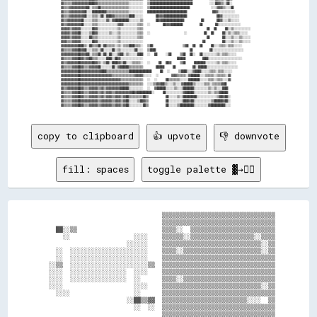
▓▓▒▒▒▒▒▒▓▓▓▓▓▓▓▓▓▓▓▓████▓▓▒▒▒▒▒▒▒▒▒▒▒▒▒▒▒▒▒▒▒▒▒▒░░░░░░░░░░  ▒▒██████████████████████████████        ░░░░██▓▓▒▒░░██░░

▓▓▒▒▒▒▓▓▓▓▓▓▓▓▓▓▓▓██░░▒▒▒▒██▒▒▒▒▒▒▒▒▒▒▒▒▒▒▒▒▒▒▒▒░░░░░░░░░░  ▒▒████████████████████████████          ░░░░▓▓▓▓▒▒░░░░██

▓▓▒▒▒▒▓▓▓▓▓▓▓▓▓▓██░░░░██████████▒▒▒▒▒▒▒▒▒▒▒▒▒▒▒▒░░░░░░░░░░  ████████████████████████████            ██▓▓░░░░░░░░░░░░

▓▓▒▒▒▒▓▓▓▓▓▓▓▓▓▓██░░░░▒▒▒▒░░██░░████▓▓▒▒▒▒▒▒▒▒▒▒████░░░░░░      ██▓▓▓▓████████████████              ██▓▓░░░░░░░░░░░░

▓▓▒▒▓▓▓▓▓▓▓▓▓▓██░░░░░░▒▒▒▒░░░░░░▓▓░░▓▓██████████░░░░░░░░▒▒      ██▓▓████████████████        ██      ██▓▓░░░░▒▒░░░░░░

▓▓▒▒▓▓▓▓▓▓▓▓▓▓██░░░░░░▒▒▒▒░░░░░░░░░░░░░░▓▓▓▓░░░░░░░░░░▒▒▒▒  ░░      ██▓▓▓▓████████        ██      ██░░░░░░░░░░░░░░░░

▓▓▓▓▓▓▒▒▓▓▓▓▓▓░░░░░░░░██▓▓░░░░░░░░░░░░░░▒▒░░░░░░░░░░░░▒▒▒▒                              ██  ██    ██░░▒▒░░░░░░░░░░░░

▓▓▓▓▓▓▒▒▓▓▓▓██░░░░░░▒▒██▓▓░░░░░░░░▒▒░░░░▒▒░░░░░░░░░░░░▒▒▒▒  ░░                ░░        ██  ██    ██░░▒▒░░▒▒▒▒░░░░░░

▓▓▓▓▓▓▒▒▓▓▓▓▓▓░░░░░░██▒▒▒▒░░░░░░░░░░░░░░▒▒░░░░░░░░░░░░▒▒▒▒                              ██      ██░░░░▒▒░░░░▒▒░░░░░░

▓▓▓▓▒▒▒▒▓▓▓▓▓▓░░░░░░░░██▓▓░░░░░░░░░░░░░░▒▒░░░░░░░░░░░░░░░░                            ██        ██░░░░▒▒░░░░▒▒░░░░░░

▓▓▓▓▓▓▓▓▓▓▓▓████▒▒░░██▒▒▒▒██░░██▒▒▒▒▒▒░░▒▒░░▒▒▒▒████▒▒▒▒░░  ▒▒██              ▒▒██  ██  ██    ██░░░░▒▒▒▒░░▒▒▒▒░░░░░░

▓▓▒▒▒▒▒▒▓▓▓▓██▓▓██░░░░▒▒▒▒░░██░░░░░░██░░▒▒░░░░░░░░░░██░░░░  ▒▒████                ██        ██░░░░░░░░░░░░░░░░░░░░░░

▓▓▓▓▓▓▓▓▓▓▓▓██▓▓▓▓██░░▒▒▒▒██░░██░░██░░░░▓▓██░░▒▒░░░░░░████  ░░  ██    ░░██    ▒▒██  ██░░  ██░░░░░░░░░░▒▒░░▒▒▒▒░░░░░░

▓▓▒▒▒▒▒▒▓▓▓▓██▓▓▒▒▓▓██▒▒▒▒░░░░░░████░░██▓▓░░░░░░░░░░░░░░░░                ██████        ████░░░░░░░░░░░░░░░░░░░░░░░░

▓▓▒▒▓▓▓▓▓▓▓▓██▓▓▓▓▓▓▓▓██▓▓▒▒░░▒▒██░░████▓▓▒▒██░░░░▒▒▒▒▒▒░░  ░░    ██  ██▓▓    ▒▒██    ████████░░░░░░░░▒▒░░▒▒▒▒░░░░░░

▓▓▒▒▒▒▒▒▓▓▓▓██▓▓▒▒▒▒▓▓▓▓▓▓██░░░░░░░░██░░▓▓██████▒▒▒▒▒▒▒▒▒▒      ██████    ██        ██░░██████░░░░░░░░░░░░░░░░░░░░░░

▓▓▓▓▓▓▓▓▓▓▓▓██▓▓▓▓▓▓▓▓▓▓▓▓▓▓████▒▒▒▒▒▒▒▒▒▒▒▒▒▒▒▒████████████████    ██  ░░    ▒▒████░░░░▓▓████░░░░░░▒▒▒▒░░▒▒▒▒░░░░░░

▓▓▓▓▓▓▓▓▓▓▓▓██▓▓▓▓▓▓▓▓▓▓▓▓▓▓▓▓▓▓▓▓▓▓▒▒▒▒▒▒▒▒▒▒▒▒▒▒▒▒▓▓▓▓▓▓░░░░░░  ░░      ▓▓▓▓▒▒▒▒▒▒░░▓▓██████░░░░▒▒▒▒▒▒░░▒▒▒▒▒▒░░▓▓

▓▓▓▓▓▓▓▓▓▓▓▓██▓▓▓▓▓▓▓▓▓▓▓▓▓▓▓▓▓▓▓▓▓▓▓▓▓▓▓▓▒▒▒▒▒▒▒▒▒▒▒▒▒▒▒▒  ░░  ░░    ██▒▒▒▒▒▒▒▒░░░░░░████████░░░░░░▒▒▒▒░░▒▒▒▒░░░░▓▓

▓▓▓▓▓▓▓▓▓▓▓▓██▓▓▓▓▓▓▓▓▓▓▓▓▓▓▓▓▓▓▓▓▓▓▓▓▓▓▓▓▓▓▓▓▓▓▒▒▒▒▒▒▒▒▒▒  ░░░░▒▒▓▓▓▓██▒▒░░░░▒▒░░░░▓▓██████▒▒░░░░░░▒▒▒▒░░▒▒▒▒▒▒▓▓██

▓▓▒▒▓▓▓▓▓▓▓▓██▓▓▒▒▒▒▓▓▓▓▓▓▒▒▓▓▒▒▓▓▓▓▓▓▓▓▓▓██████░░░░░░░░░░  ░░  ▓▓██████░░░░░░▒▒░░░░████████░░░░░░░░░░▒▒░░▒▒░░░░████

▓▓▒▒▒▒▒▒▓▓▓▓██▓▓▒▒▒▒▓▓▓▓▓▓▒▒▓▓▒▒▓▓▓▓▒▒▓▓▓▓▓▓▓▓▓▓▓▓██▓▓██████████░░    ██░░░░░░░░░░░░▓▓██████░░░░░░░░░░▒▒░░▒▒▒▒██████

▓▓▒▒▒▒▒▒▓▓▓▓██▓▓▒▒▒▒▓▓▓▓▓▓▒▒▓▓▒▒▓▓▓▓▒▒▓▓▓▓▒▒▓▓██▒▒▒▒▒▒▒▒▒▒██▒▒        ██░░░░░░▒▒░░██████████░░░░░░░░░░░░░░▒▒██▓▓██░░

▓▓▒▒▒▒▒▒▓▓▓▓██▓▓▓▓▓▓▓▓▓▓▓▓▒▒▓▓▓▓▓▓▓▓▒▒▓▓▓▓▒▒▓▓██░░░░░░▒▒██▓▓▒▒        ██░░░░░░░░░░████▓▓██░░░░░░░░░░░░▒▒██████▓▓██░░

copy to clipboard
👍 upvote
👎 downvote
fill: spaces
toggle palette ▓→✊🏽
                                  ▒▒▒▒▒▒▒▒▒▒▒▒▒▒▒▒▒▒▒▒▒▒▒▒▒▒▒▒▒▒▒▒

                                  ▒▒▒▒▒▒▒▒▒▒▒▒▒▒▒▒▒▒▒▒▒▒▒▒▒▒▒▒▒▒▒▒

    ██░░▒▒                        ▒▒▒▒░░  ▒▒▒▒▒▒▒▒▒▒▒▒▒▒▒▒▒▒▒▒▒▒▒▒

      ░░                  ░░░░    ▒▒▒▒▒▒░░▒▒▒▒▒▒▒▒▒▒▒▒▒▒▒▒▒▒░░▒▒▒▒

                        ░░░░░░    ▒▒▒▒▒▒▒▒▒▒▒▒▒▒▒▒▒▒▒▒▒▒▒▒▒▒▒▒░░▒▒

    ░░  ░░░░░░░░░░░░░░░░░░░░░░    ▒▒▒▒░░▒▒▒▒▒▒▒▒▒▒▒▒▒▒▒▒▒▒▒▒▒▒░░▒▒

    ░░  ░░░░░░░░░░░░░░░░░░░░░░    ▒▒▒▒▒▒▒▒▒▒▒▒▒▒▒▒▒▒▒▒▒▒▒▒▒▒▒▒▒▒▒▒

  ░░▒▒  ░░░░░░░░░░░░░░░░░░░░░░▒▒  ▒▒▒▒▒▒▒▒▒▒▒▒▒▒▒▒▒▒▒▒▒▒▒▒▒▒▒▒▒▒▒▒

  ░░░░  ░░░░░░░░░░░░░░░░  ░░░░    ▒▒▒▒▒▒▒▒▒▒▒▒▒▒▒▒▒▒▒▒▒▒▒▒▒▒▒▒▒▒▒▒

  ░░░░  ░░░░░░░░░░░░░░░░  ░░      ▒▒▒▒░░▒▒▒▒▒▒▒▒▒▒▒▒▒▒▒▒▒▒▒▒▒▒▒▒▒▒

  ░░░░                    ░░░░    ▒▒▒▒▒▒▒▒▒▒▒▒▒▒▒▒▒▒▒▒▒▒▒▒▒▒▒▒░░▒▒

    ░░░░                  ░░      ▒▒▒▒▒▒▒▒▒▒▒▒▒▒▒▒▒▒▒▒▒▒▒▒▒▒▒▒▒▒▒▒

                        ░░██▒▒▓▓  ▒▒▒▒▒▒▒▒▒▒▒▒▒▒▒▒▒▒▒▒▒▒▒▒░░░░  ▒▒

                          ░░  ░░  ▒▒▒▒▒▒▒▒▒▒▒▒▒▒▒▒▒▒▒▒▒▒▒▒▒▒▒▒▒▒▒▒

                                  ▒▒▒▒▒▒▒▒▒▒▒▒▒▒▒▒▒▒▒▒▒▒▒▒▒▒▒▒▒▒▒▒
