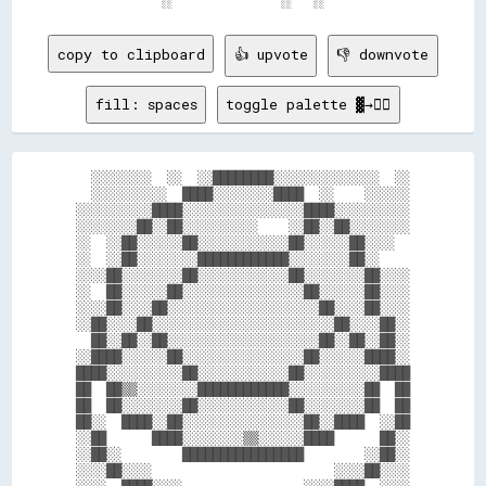
copy to clipboard
👍 upvote
👎 downvote
fill: spaces
toggle palette ▓→✊🏽
  ░░░░░░░░  ░░  ░░████████░░░░░░░░░░░░░░  ░░

  ░░░░░░░░░░  ████░░░░░░░░████  ░░    ░░░░░░

░░░░░░░░░░████░░░░░░░░░░░░░░░░████░░░░░░░░░░

░░░░░░░░██░░██░░░░░░░░░░    ░░██░░██░░░░░░░░

░░  ░░██░░░░░░██░░░░░░░░░░░░██░░░░░░██░░░░  

░░  ░░██░░░░░░░░████████████░░░░░░░░██░░    

░░░░██░░░░░░░░██░░░░░░░░░░░░██░░░░░░░░██░░░░

░░  ██░░░░░░██░░░░░░░░░░░░░░░░██░░░░░░██░░░░

░░░░██░░░░██░░░░░░░░░░░░░░░░░░░░██░░░░██░░░░

░░██░░░░██░░░░░░░░░░░░░░░░░░░░░░░░██░░░░██░░

  ██░░██░░██░░░░░░░░░░░░░░░░░░░░██░░██░░██░░

░░████░░░░░░██░░░░░░░░░░░░░░░░██░░░░░░████░░

████░░░░░░░░░░██░░░░░░░░░░░░██░░░░░░░░░░████

██  ██▒▒░░░░░░░░████████████░░░░░░░░░░██  ██

██  ██░░░░░░░░██░░░░░░░░░░░░██░░░░░░░░██  ██

██░░  ████░░██░░░░░░░░░░░░░░░░██░░████  ░░██

░░██      ████░░░░░░░░▒▒░░░░░░████      ██░░

░░██░░        ████████████████        ░░██░░

░░░░██░░░░                        ░░░░██░░░░
