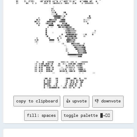
  ▓▓░░      ▒▒░░  ▒▒░░▒▒▒▒░░      ▒▒▓▓  ▓▓░░▓▓░░▓▓  ▒▒▒▒  ▓▓  ▒▒  ░░▓▓▒▒▒▒  ▒▒░░░░▓▓      ▓▓  ▒▒▓▓▓▓▓▓  ▓▓▒▒    ▓▓    

  ▒▒░░        ▓▓▒▒    ▒▒  ▒▒        ▒▒▒▒▒▒  ▒▒  ░░▓▓▒▒▒▒▒▒▒▒░░▒▒  ░░▓▓▒▒▒▒    ▒▒░░▓▓      ▒▒  ▒▒▒▒▒▒▒▒▒▒▒▒▒▒    ▒▒    

                                          ░░                                                                          

                                        ▒▒▒▒                                                                          

                                        ▒▒░░▒▒                                                                        

                                        ░░▒▒░░██        ▒▒██                                                          

                                        ░░░░░░░░██      ░░  ▓▓                                                        

                                          ▒▒██████████▒▒░░░░▓▓                          ██                            

                          ▒▒                ▓▓▓▓▓▓████░░░░▒▒░░                        ▒▒▒▒▓▓                          

                        ██░░▒▒          ██▓▓▒▒▒▒▒▒▓▓    ▒▒██████                    ▒▒░░░░░░░░                        

                      ██▒▒░░▒▒        ▓▓▓▓▓▓▒▒▓▓▓▓▓▓    ▒▒▓▓▓▓▓▓▓▓                    ▒▒░░▒▒                          

                        ▓▓░░▒▒      ▒▒▓▓▒▒▒▒▒▒██          ▓▓▒▒▒▒██                      ▓▓                            

                          ▓▓          ████████    ██▓▓░░▓▓▒▒▒▒██▓▓████                                                

                                    ▒▒  ░░░░      ██▓▓░░▓▓▒▒▒▒██▓▓▒▒▓▓▒▒                                              

                                  ▓▓                  ░░░░▒▒▓▓▓▓▒▒▒▒▒▒▓▓                                              

                                  ██                    ▒▒▒▒▓▓▓▓▒▒▒▒▒▒▒▒▒▒                    ▒▒                      

                                  ██      ░░            ░░▓▓▒▒▓▓▓▓▒▒▒▒▒▒▒▒                  ░░░░░░                    

                                  ██                ▓▓    ▓▓▓▓██▓▓▓▓██▒▒▓▓▒▒      ░░░░▓▓      ▓▓                      

                                  ░░██            ▒▒░░    ██▓▓▒▒▓▓▓▓██▒▒▓▓██        ▒▒░░                              

                        ▒▒            ▓▓        ▓▓  ▒▒      ▓▓▓▓▒▒▒▒██▒▒▒▒▓▓░░                                        

                      ▒▒░░▓▓            ████████    ▓▓        ██████▓▓▒▒▒▒▓▓░░                                        

                      ░░▒▒░░            ░░░░░░░░    ░░░░      ░░██▓▓▒▒▒▒▒▒▓▓░░                                        

                        ░░                          ░░▒▒        ██▓▓▒▒▒▒▒▒▓▓▒▒    ▒▒                                  

                                                      ░░░░      ░░▓▓▒▒▒▒▒▒▒▒▓▓▒▒▒▒██                                  

                                                        ░░        ██▓▓▒▒▒▒▒▒▒▒▓▓▓▓██                                  

                                                        ▒▒░░        ██▓▓▒▒▒▒▒▒▒▒▓▓██                                  

                                                        ▒▒░░          ▓▓▒▒▒▒▒▒▒▒▓▓██                                  

                                                          ▒▒          ▓▓▒▒▒▒▒▒▓▓▓▓██                                  

                                                          ▓▓████████████▓▓▓▓▓▓▓▓██                                    

                                                            ░░░░░░░░░░░░░░▓▓▓▓██                                      

                        ▒▒░░    ▓▓    ▒▒▒▒▒▒▒▒▓▓        ▒▒▒▒▒▒░░░░▒▒  ░░▒▒▒▒  ▒▒    ░░▒▒▒▒▒▒▒▒▒▒                      

                      ░░▒▒  ▒▒░░▓▓▓▓  ▓▓▒▒▓▓░░░░▓▓      ▓▓░░  ▒▒░░░░  ▒▒▒▒▓▓░░▓▓▓▓  ▒▒▓▓▓▓▓▓░░▒▒                      

                      ░░▒▒  ▒▒░░▓▓░░▓▓▓▓▒▒▓▓░░░░▓▓      ▒▒▒▒      ▓▓░░▒▒▒▒░░▒▒▒▒  ▒▒▒▒▒▒▓▓▒▒                          

                      ▒▒▒▒  ▓▓░░▓▓    ▓▓▒▒▓▓░░░░▓▓        ░░░░  ░░▒▒░░▒▒▒▒▒▒░░▒▒  ░░▒▒▒▒▓▓▒▒                          

                      ▒▒▒▒  ▒▒░░▓▓    ▓▓▒▒▓▓░░░░▓▓      ░░░░░░▒▒░░▓▓  ░░▒▒▒▒░░▒▒    ▒▒▓▓▓▓▓▓░░▒▒                      

                      ▒▒▒▒  ▓▓░░▓▓    ▓▓▒▒▓▓▒▒▓▓        ▓▓▒▒▒▒▓▓░░▓▓  ▒▒▓▓▓▓░░▓▓    ▒▒▓▓▓▓▒▒▓▓▓▓                      

                            ░░            ░░░░            ░░░░            ░░  ░░          ░░░░                        

                                ░░▓▓▓▓  ▓▓░░    ▒▒▓▓        ░░▓▓▓▓▓▓    ▓▓▓▓░░  ▓▓    ▒▒▒▒                            

                                ▓▓  ▒▒▒▒▓▓░░    ░░▓▓        ░░▓▓  ░░▓▓▒▒▒▒  ▓▓░░░░▓▓▒▒▓▓                              

                                ▓▓  ▒▒▒▒▓▓░░    ░░▓▓        ░░▓▓  ░░▓▓░░▓▓  ▓▓░░  ▓▓▓▓                                

                                ▓▓▓▓▓▓▒▒▓▓░░    ░░▓▓        ░░▓▓  ░░▓▓░░▓▓░░▓▓░░  ░░▓▓                                

                                ▓▓  ▒▒▒▒▓▓░░  ▒▒░░▓▓    ░░  ░░▓▓  ░░▓▓▒▒▓▓  ▓▓░░  ░░▓▓                                

copy to clipboard
👍 upvote
👎 downvote
fill: spaces
toggle palette ▓→✊🏽