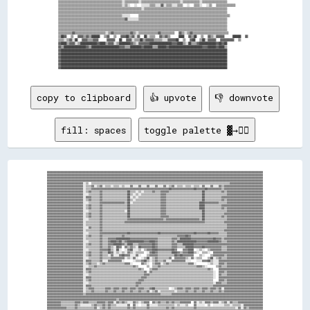
▒▒▒▒▒▒▒▒▒▒▒▒▒▒▒▒▒▒▒▒▒▒▒▒▒▒▒▒▒▒▒▒▒▒▒▒▒▒▒▒▒▒▒▒▒▒░░▒▒▒▒▒▒▒▒▒▒░░▒▒▒▒▒▒▒▒▒▒▒▒▒▒▒▒▒▒▒▒▒▒▒▒▒▒▒▒░░▒▒▒▒▒▒▒▒▒▒▒▒░░▒▒▒▒▒▒▒▒▒▒▒▒▒▒▒▒▒▒

▒▒▒▒▒▒▒▒▒▒▒▒▒▒▒▒▒▒▒▒▒▒▒▒▒▒▒▒▒▒▒▒▒▒▒▒▒▒▒▒▒▒▒▒▒▒░░▒▒░░  ░░  ░░░░░░▒▒▒▒░░░░▓▓░░▒▒▒▒░░░░▒▒▒▒  ░░  ▒▒▒▒░░  ░░▒▒  ▒▒▒▒▒▒▒▒▒▒▒▒▒▒

▒▒▒▒▒▒▒▒▒▒▒▒▒▒▒▒▒▒▒▒▒▒▒▒▒▒▒▒▒▒▒▒▒▒▒▒▒▒▒▒▒▒▒▒▒▒▒▒▒▒▒▒▒▒▒▒▒▒▒▒░░▒▒▒▒▒▒▒▒▒▒▒▒▒▒▒▒▒▒▒▒▒▒▒▒▒▒▒▒▒▒▒▒▒▒▒▒▒▒▒▒▒▒▒▒▒▒▒▒▒▒▒▒▒▒▒▒▒▒▒▒

▒▒▒▒▒▒▒▒▒▒▒▒▒▒▒▒▒▒▒▒▒▒▒▒▒▒▒▒▒▒▒▒▒▒▒▒▒▒▒▒▒▒▒▒▒▒▒▒▒▒▒▒▒▒▒▒▒▒▒▒▒▒▒▒▒▒▒▒▒▒▒▒▒▒▒▒▒▒▒▒▒▒▒▒▒▒▒▒▒▒▒▒▒▒▒▒▒▒▒▒▒▒▒▒▒▒▒▒▒▒▒▒▒▒▒▒▒▒▒▒▒▒

▒▒▒▒▒▒▒▒▒▒▒▒▒▒▒▒▒▒▒▒▒▒▒▒▒▒▒▒▒▒▒▒▒▒▒▒▒▒▒▒▒▒▒▒▒▒░░░░░░    ▒▒▒▒▒▒▒▒▒▒▒▒▒▒▒▒▒▒▒▒▒▒▒▒▒▒▒▒▒▒▒▒▒▒▒▒▒▒▒▒▒▒▒▒▒▒▒▒▒▒▒▒▒▒▒▒▒▒▒▒▒▒▒▒▒▒

▒▒▒▒▒▒▒▒▒▒▒▒▒▒▒▒▒▒▒▒▒▒▒▒▒▒▒▒▒▒▒▒▒▒▒▒▒▒▒▒▒▒▒▒▒▒▒▒▓▓░░░░░░░░▒▒▒▒▒▒▒▒▒▒▒▒▒▒▒▒▒▒▒▒▒▒▒▒▒▒▒▒▒▒▒▒▒▒▒▒▒▒▒▒▒▒▒▒▒▒▒▒▒▒▒▒▒▒▒▒▒▒▒▒▒▒▒▒

▒▒▒▒▒▒▒▒▒▒▒▒▒▒▒▒▒▒▒▒▒▒▒▒▒▒▒▒▒▒▒▒▒▒▒▒▒▒▒▒▒▒▒▒▒▒▒▒▒▒▒▒▒▒▒▒▒▒▒▒▒▒▒▒▒▒▒▒▒▒▒▒▒▒▒▒▒▒▒▒▒▒▒▒▒▒▒▒▒▒▒▒▒▒▒▒▒▒▒▒▒▒▒▒▒▒▒▒▒▒▒▒▒▒▒▒▒▒▒▒▒▒

▒▒▒▒▒▒▒▒▒▒▒▒▒▒▒▒▒▒▒▒▒▒▒▒▒▒▒▒▒▒▒▒▒▒▒▒▒▒▒▒▒▒▒▒▒▒▒▒▒▒▒▒▒▒▒▒▒▒▒▒▒▒▒▒▒▒▒▒▒▒▒▒▒▒▒▒▒▒▒▒▒▒▒▒▒▒▒▒▒▒▒▒▒▒▒▒▒▒▒▒▒▒▒▒▒▒▒▒▒▒▒▒▒▒▒▒▒▒▒▒▒▒

▒▒▒▒▒▒▒▒▒▒▒▒▒▒▒▒▒▒▒▒▒▒▒▒▒▒▒▒▒▒▒▒▒▒▒▒▒▒▒▒▒▒▒▒▒▒▒▒▒▒▒▒▒▒▒▒▒▒▒▒▒▒▒▒▒▒▒▒▒▒▒▒▒▒▒▒▒▒▒▒▒▒▒▒▒▒▒▒▒▒▒▒▒▒▒▒▒▒▒▒▒▒▒▒▒▒▒▒▒▒▒▒▒▒▒▒▒▒▒▒▒▒

▒▒▒▒▒▒▒▒▒▒▓▓▒▒▒▒▒▒▒▒▒▒▒▒▒▒▒▒▒▒▒▒▒▒░░▒▒▓▓▒▒▒▒▒▒▒▒▒▒▒▒▓▓▒▒░░▒▒▒▒▒▒▒▒▒▒▒▒▒▒▓▓▒▒▒▒▒▒▒▒▒▒  ▓▓▒▒░░▒▒▓▓▒▒▒▒▒▒▒▒▒▒▒▒▒▒▒▒▒▒▒▒▒▒▒▒▒▒

▒▒██▓▓  ▒▒  ▓▓▓▓▒▒▓▓▒▒██████  ▒▒▓▓  ▒▒  ▓▓▓▓██▒▒▓▓░░▓▓  ██░░▒▒▒▒  ▓▓▒▒▓▓▒▒    ████  ▓▓▒▒██  ▒▒  ▓▓▒▒░░▓▓▓▓▓▓    ██████  ▓▓

▒▒▒▒░░▒▒▓▓░░██  ▓▓▓▓▒▒▒▒▓▓▓▓    ▓▓▓▓▓▓  ██  ▓▓▓▓░░▒▒▒▒██▒▒▓▓▓▓▓▓▒▒▒▒▒▒░░░░▓▓▓▓▓▓██  ▒▒  ▓▓██  ▒▒██░░▓▓▓▓▓▓  ▓▓▓▓▓▓▓▓▓▓  ▒▒

▓▓████▒▒▓▓▓▓░░▒▒████████████▓▓████▒▒▓▓▓▓░░▒▒████████▓▓▒▒░░▓▓▓▓▓▓▓▓████████████████▓▓▓▓████▒▒░░██▒▒▒▒▓▓████████████▓▓██▓▓██

▓▓▒▒████████████████▓▓▒▒████████████████████▓▓▓▓▒▒▒▒████████▓▓██████▒▒▒▒██████▓▓████████████████████████▓▓▓▓██████▓▓████▒▒

▓▓████████████████████████████████████████████████████████████████████████████████████████████████████████████████████████

▓▓████████████████████████████████████████████████████████████████████████████████████████████████████████████████████████

▓▓████████████████████████████████████████████████████████████████████████████████████████████████████████████████████████

▓▓████████████████████████████████████████████████████████████████████████████████████████████████████████████████████████

▓▓████████████████████████████████████████████████████████████████████████████████████████████████████████████████████████

copy to clipboard
👍 upvote
👎 downvote
fill: spaces
toggle palette ▓→✊🏽
▓▓▓▓▓▓▓▓▓▓▓▓▓▓▓▓▓▓▓▓▓▓▓▓▓▓▓▓▓▓▓▓▓▓▓▓▓▓▓▓▓▓▓▓▓▓▓▓▓▓▓▓▓▓▓▓▓▓▓▓▓▓▓▓▓▓▓▓▓▓▓▓▓▓▓▓▓▓▓▓▓▓▓▓▓▓▓▓▓▓▓▓▓▓▓▓▓▓▓▓▓▓▓▓▓▓▓▓▓▓▓▓▓▓▓▓▓▓▓▓▓▓▓▓▓▓▓▓▓▓▓▓▓▓▓▓▓▓▓▓▓▓▓▓▓▓▓▓▓▓▓▓▓▓▓▓

▓▓▓▓▓▓▓▓▓▓▓▓▓▓▓▓▓▓▓▓▓▓▓▓▓▓▓▓▓▓▓▓▓▓▓▓▓▓▓▓▓▓▓▓▓▓▓▓▓▓▓▓▓▓▓▓▓▓▓▓▓▓▓▓▓▓▓▓▓▓▓▓▓▓▓▓▓▓▓▓▓▓▓▓▓▓▓▓▓▓▓▓▓▓▓▓▓▓▓▓▓▓▓▓▓▓▓▓▓▓▓▓▓▓▓▓▓▓▓▓▓▓▓▓▓▓▓▓▓▓▓▓▓▓▓▓▓▓▓▓▓▓▓▓▓▓▓▓▓▓▓▓▓▓▓▓

▓▓▓▓▓▓▓▓▓▓▓▓▓▓▓▓▓▓▓▓▓▓▓▓▓▓▓▓▓▓▓▓▓▓▓▓▓▓▓▓▓▓▓▓▓▓▓▓▓▓▓▓▓▓▓▓▓▓▓▓▓▓▓▓▓▓▓▓▓▓▓▓▓▓▓▓▓▓▓▓▓▓▓▓▓▓▓▓▓▓▓▓▓▓▓▓▓▓▓▓▓▓▓▓▓▓▓▓▓▓▓▓▓▓▓▓▓▓▓▓▓▓▓▓▓▓▓▓▓▓▓▓▓▓▓▓▓▓▓▓▓▓▓▓▓▓▓▓▓▓▓▓▓▓▓▓

▓▓▓▓▓▓▓▓▓▓▓▓▓▓▓▓▓▓▓▓▓▓▓▓▓▓▓▓▓▓▓▓▓▓▓▓▓▓▓▓▓▓▓▓▓▓▓▓▓▓▓▓▓▓▓▓▓▓▓▓▓▓▓▓▓▓▓▓▓▓▓▓▓▓▓▓▓▓▓▓▓▓▓▓▓▓▓▓▓▓▓▓▓▓▓▓▓▓▓▓▓▓▓▓▓▓▓▓▓▓▓▓▓▓▓▓▓▓▓▓▓▓▓▓▓▓▓▓▓▓▓▓▓▓▓▓▓▓▓▓▓▓▓▓▓▓▓▓▓▓▓▓▓▓▓▓

▓▓▓▓▓▓▓▓▓▓▓▓▓▓▓▓▓▓▓▓▓▓▓▓▓▓░░▒▒  ▒▒▒▒▒▒▒▒▒▒▒▒▒▒▒▒▒▒▒▒▒▒▒▒▒▒▒▒▒▒▒▒▒▒▒▒▒▒▒▒▒▒▒▒▒▒▒▒▒▒▒▒▒▒▒▒▒▒▒▒▒▒▒▒▒▒▒▒▒▒▒▒▒▒▒▒▒▒▒▒▒▒▒▒▒▒▒▒▒▒▒▒▒▒▒▒▒▒▒▒▓▓▓▓▓▓▓▓▓▓▓▓▓▓▓▓▓▓▓▓▓▓▓▓

▓▓▓▓▓▓▓▓▓▓▓▓▓▓▓▓▓▓▓▓▓▓▓▓▓▓░░▒▒▒▒▓▓░░▒▒▓▓░░▒▒▒▒░░▒▒▒▒░░▒▒░░░░▓▓░░░░▓▓░░░░▓▓░░░░▓▓░░░░▓▓░░▒▒▓▓░░▒▒▒▒░░▒▒▒▒░░▒▒▒▒░░▓▓░░░░▓▓░░░░▓▓▒▒▓▓▓▓▓▓▓▓▓▓▓▓▓▓▓▓▓▓▓▓▓▓▓▓▓▓▓▓

▓▓▓▓▓▓▓▓▓▓▓▓▓▓▓▓▓▓▓▓▓▓▓▓▓▓░░▒▒▒▒▓▓▓▓▓▓▓▓▓▓▓▓▓▓▓▓▓▓▓▓▓▓▓▓▓▓▓▓▓▓▓▓▓▓▓▓▓▓▓▓▓▓▓▓▓▓▓▓▓▓▓▓▓▓▓▓██▓▓▓▓▓▓▓▓▓▓▓▓▓▓▓▓██▓▓▓▓▓▓██▓▓▓▓▓▓▓▓▓▓▒▒▓▓▓▓▓▓▓▓▓▓▓▓▓▓▓▓▓▓▓▓▓▓▓▓▓▓▓▓

▓▓▓▓▓▓▓▓▓▓▓▓▓▓▓▓▓▓▓▓▓▓▓▓▓▓░░▒▒▓▓▒▒▒▒▒▒▓▓▒▒▒▒▒▒▒▒▒▒▒▒▒▒▒▒▒▒██▒▒▒▒░░▒▒░░▒▒▒▒▒▒▓▓▒▒▒▒▓▓▓▓▓▓▒▒▒▒▒▒▒▒▒▒▒▒▒▒▒▒▒▒▒▒▒▒▒▒██▒▒▒▒▒▒▒▒▒▒▒▒▓▓▒▒▓▓▓▓▓▓▓▓▓▓▓▓▓▓▓▓▓▓▓▓▓▓▓▓▓▓

▓▓▓▓▓▓▓▓▓▓▓▓▓▓▓▓▓▓▓▓▓▓▓▓▓▓░░░░▒▒▒▒▒▒▒▒▓▓▒▒▒▒▒▒▒▒▒▒▒▒▒▒▒▒▒▒██▒▒░░▒▒░░▒▒▒▒▒▒▒▒▒▒▒▒▒▒▓▓▓▓▒▒▒▒▒▒▒▒▒▒▒▒▒▒▒▒▒▒▒▒▒▒▒▒▒▒██▒▒▒▒▒▒▒▒▒▒▒▒▒▒▒▒▓▓▓▓▓▓▓▓▓▓▓▓▓▓▓▓▓▓▓▓▓▓▓▓▓▓

▓▓▓▓▓▓▓▓▓▓▓▓▓▓▓▓▓▓▓▓▓▓▓▓▓▓░░▓▓▓▓▒▒▒▒▒▒▓▓▒▒▒▒▒▒▒▒▒▒▒▒▒▒▒▒▒▒██░░▒▒░░▒▒▒▒▒▒▒▒▒▒▒▒▒▒▒▒▓▓▓▓▒▒▒▒▒▒▒▒▒▒▒▒▒▒▒▒▒▒▒▒▒▒▒▒▒▒██▒▒▒▒▒▒▒▒▒▒▒▒▓▓▓▓▓▓▓▓▓▓▓▓▓▓▓▓▓▓▓▓▓▓▓▓▓▓▓▓▓▓

▓▓▓▓▓▓▓▓▓▓▓▓▓▓▓▓▓▓▓▓▓▓▓▓▓▓░░▒▒▓▓▒▒▒▒▒▒▓▓▒▒▒▒▒▒▒▒▒▒▒▒▒▒▒▒▒▒██▒▒░░▒▒▒▒▒▒▒▒▒▒▒▒▒▒▒▒▒▒▓▓▓▓▒▒▒▒▒▒▒▒▒▒▒▒▒▒▒▒▒▒▒▒▒▒▒▒▒▒██▒▒▒▒▒▒▒▒▒▒▒▒▓▓▒▒▓▓▓▓▓▓▓▓▓▓▓▓▓▓▓▓▓▓▓▓▓▓▓▓▓▓

▓▓▓▓▓▓▓▓▓▓▓▓▓▓▓▓▓▓▓▓▓▓▓▓▓▓░░░░▒▒▒▒▒▒▒▒▓▓▓▓▓▓▓▓▓▓▓▓▓▓▓▓▓▓▒▒██░░▒▒▒▒▒▒▒▒▒▒▒▒▒▒▒▒▒▒▒▒▓▓▓▓▒▒▒▒▒▒▒▒▒▒▒▒▒▒▒▒▒▒▒▒▒▒▒▒████▓▓▓▓▓▓▓▓▓▓▒▒▒▒▒▒▓▓▓▓▓▓▓▓▓▓▓▓▓▓▓▓▓▓▓▓▓▓▓▓▓▓

▓▓▓▓▓▓▓▓▓▓▓▓▓▓▓▓▓▓▓▓▓▓▓▓▓▓░░▒▒▓▓▒▒▒▒▒▒▓▓▒▒▒▒▒▒▒▒▒▒▒▒▒▒▒▒▒▒██▒▒▒▒▒▒▒▒▒▒▒▒▒▒▒▒▒▒▒▒▒▒▓▓▓▓▒▒▒▒▒▒▒▒▒▒▒▒▒▒▒▒▒▒▒▒▒▒▒▒████▒▒▒▒▒▒▒▒▒▒▒▒▓▓▓▓▓▓▓▓▓▓▓▓▓▓▓▓▓▓▓▓▓▓▓▓▓▓▓▓▓▓

▓▓▓▓▓▓▓▓▓▓▓▓▓▓▓▓▓▓▓▓▓▓▓▓▓▓░░▒▒▓▓▒▒▒▒▒▒▓▓▒▒▒▒▒▒▒▒▒▒▒▒▒▒▒▒▒▒██▒▒▒▒▒▒▒▒▒▒▒▒▒▒▒▒▒▒▒▒▒▒▓▓▓▓▒▒▒▒▒▒▒▒▒▒▒▒▒▒▒▒▒▒▒▒▒▒▒▒████▒▒▒▒▒▒▒▒▒▒▒▒▓▓▒▒▓▓▓▓▓▓▓▓▓▓▓▓▓▓▓▓▓▓▓▓▓▓▓▓▓▓

▓▓▓▓▓▓▓▓▓▓▓▓▓▓▓▓▓▓▓▓▓▓▓▓▓▓░░░░▒▒▒▒▒▒▒▒▓▓▒▒▒▒▒▒▒▒▒▒▒▒▒▒▒▒░░██▒▒▒▒▒▒▒▒▒▒▒▒▒▒▒▒▒▒▒▒▒▒▓▓▓▓▒▒▒▒▒▒▒▒▒▒▒▒▒▒▒▒▒▒▒▒▒▒▒▒▒▒██▒▒▒▒▒▒▒▒▒▒▒▒▒▒▒▒▓▓▓▓▓▓▓▓▓▓▓▓▓▓▓▓▓▓▓▓▓▓▓▓▓▓

▓▓▓▓▓▓▓▓▓▓▓▓▓▓▓▓▓▓▓▓▓▓▓▓▓▓░░▒▒▓▓▒▒▒▒▒▒▓▓▒▒▒▒▒▒▒▒▒▒▒▒▒▒▒▒▒▒██▒▒▒▒▒▒▒▒▒▒▒▒▒▒▒▒▒▒▒▒▒▒▓▓▓▓▒▒▒▒▒▒▒▒▒▒▒▒▒▒▒▒▒▒▒▒▒▒▒▒▒▒██▒▒▒▒▒▒▒▒▒▒▒▒▒▒▓▓▓▓▓▓▓▓▓▓▓▓▓▓▓▓▓▓▓▓▓▓▓▓▓▓▓▓

▓▓▓▓▓▓▓▓▓▓▓▓▓▓▓▓▓▓▓▓▓▓▓▓▓▓░░▒▒▓▓▒▒▒▒▒▒▓▓▒▒▒▒▒▒▒▒▒▒▒▒▒▒▒▒▒▒██▒▒▒▒▒▒▒▒▒▒▒▒▒▒▒▒▒▒▒▒▒▒▓▓▓▓▓▓▒▒▒▒▒▒▒▒▒▒▒▒▒▒▒▒▒▒▒▒▒▒▒▒██▒▒▒▒▒▒▒▒▒▒▒▒▓▓▒▒▓▓▓▓▓▓▓▓▓▓▓▓▓▓▓▓▓▓▓▓▓▓▓▓▓▓

▓▓▓▓▓▓▓▓▓▓▓▓▓▓▓▓▓▓▓▓▓▓▓▓▓▓░░░░▒▒▒▒▒▒▒▒▓▓▒▒▒▒▒▒▒▒▒▒▒▒▒▒▒▒▒▒▓▓▓▓▓▓▓▓▓▓▓▓▓▓▓▓▓▓▓▓▓▓▓▓▓▓▒▒▓▓▓▓▓▓▓▓▓▓▓▓▓▓▓▓▓▓▓▓▓▓▓▓▒▒██▒▒▒▒▒▒▒▒▒▒▒▒▒▒▒▒▓▓▓▓▓▓▓▓▓▓▓▓▓▓▓▓▓▓▓▓▓▓▓▓▓▓

▓▓▓▓▓▓▓▓▓▓▓▓▓▓▓▓▓▓▓▓▓▓▓▓▓▓░░▒▒▒▒▒▒▒▒▒▒▓▓▒▒▒▒▒▒▒▒▒▒▒▒▒▒▒▒▓▓▓▓▓▓▓▓▓▓▓▓▓▓▓▓▓▓▓▓▓▓▓▓▓▓▓▓▓▓▓▓▓▓▓▓▓▓▓▓▓▓▓▓▓▓▓▓▓▓▓▓▓▓▓▓▓▓▒▒▒▒▒▒▒▒▒▒▒▒▒▒▓▓▓▓▓▓▓▓▓▓▓▓▓▓▓▓▓▓▓▓▓▓▓▓▓▓▓▓

▓▓▓▓▓▓▓▓▓▓▓▓▓▓▓▓▓▓▓▓▓▓▓▓▓▓░░▒▒▒▒▒▒▒▒▒▒▓▓▒▒▒▒▒▒▒▒▒▒▒▒▒▒▒▒▒▒▒▒▒▒▒▒▒▒▒▒▒▒▒▒▒▒▒▒▒▒▒▒▒▒▒▒▒▒▒▒▒▒▒▒▒▒▒▒▒▒▒▒▒▒▒▒▒▒▒▒▒▒▒▒▒▒▒▒▒▒▒▒▒▒▒▒▒▒▒▒▒▒▓▓▓▓▓▓▓▓▓▓▓▓▓▓▓▓▓▓▓▓▓▓▓▓▓▓

▓▓▓▓▓▓▓▓▓▓▓▓▓▓▓▓▓▓▓▓▓▓▓▓▓▓░░░░▓▓▒▒▒▒▒▒▓▓▒▒▒▒▒▒▒▒▒▒▒▒▒▒▒▒▒▒▒▒▒▒▒▒▒▒▒▒▒▒▒▒▒▒▒▒▒▒▒▒▒▒▒▒▒▒▒▒▒▒▒▒▒▒▒▒▒▒▒▒▒▒▒▒▒▒▒▒▒▒▒▒▒▒▒▒▒▒▒▒▒▒▒▒▒▒▒▒▒▒▓▓▓▓▓▓▓▓▓▓▓▓▓▓▓▓▓▓▓▓▓▓▓▓▓▓

▓▓▓▓▓▓▓▓▓▓▓▓▓▓▓▓▓▓▓▓▓▓▓▓▓▓░░▒▒▒▒▒▒▒▒▒▒▓▓▒▒▒▒▒▒▒▒▒▒▒▒▒▒▒▒▒▒▒▒▒▒▒▒▒▒▒▒▒▒▒▒▒▒▒▒▒▒▒▒▒▒▒▒▒▒▒▒▒▒▒▒▒▒▒▒▒▒▒▒▒▒▒▒▒▒▒▒▒▒▒▒▒▒▒▒▒▒▒▒▒▒▒▒▒▒▒▒▓▓▓▓▓▓▓▓▓▓▓▓▓▓▓▓▓▓▓▓▓▓▓▓▓▓▓▓

▓▓▓▓▓▓▓▓▓▓▓▓▓▓▓▓▓▓▓▓▓▓▓▓▓▓░░░░▒▒▒▒▒▒▒▒▓▓▓▓▓▓▓▓▓▓▓▓▓▓▓▓▓▓▓▓██▓▓▓▓▓▓▓▓▓▓▓▓▓▓▓▓▓▓▓▓██▓▓▓▓▓▓▓▓▓▓▓▓▓▓▓▓▓▓▓▓▓▓▓▓██▓▓▓▓▓▓▓▓██▓▓▓▓▓▓▒▒▒▒▒▒▓▓▓▓▓▓▓▓▓▓▓▓▓▓▓▓▓▓▓▓▓▓▓▓▓▓

▓▓▓▓▓▓▓▓▓▓▓▓▓▓▓▓▓▓▓▓▓▓▓▓▓▓░░▒▒▓▓▒▒▒▒▒▒▓▓▒▒▒▒▒▒▒▒▒▒▒▒▒▒▓▓▒▒▒▒▒▒▒▒▒▒▒▒▒▒▒▒▒▒▒▒▒▒▒▒▒▒▒▒▒▒▒▒▒▒▒▒▒▒▓▓▓▓▓▓██▓▓▒▒▒▒▒▒▒▒▒▒▒▒▒▒▒▒▒▒▒▒▒▒▒▒▒▒▓▓▓▓▓▓▓▓▓▓▓▓▓▓▓▓▓▓▓▓▓▓▓▓▓▓

▓▓▓▓▓▓▓▓▓▓▓▓▓▓▓▓▓▓▓▓▓▓▓▓▓▓░░▒▒▒▒▒▒▒▒▒▒▓▓▒▒▒▒▓▓▓▓▓▓██████████▓▓▓▓▓▓▓▓▓▓▓▓▓▓▓▓▓▓▓▓▒▒▒▒▒▒▒▒▒▒▓▓▓▓▒▒████████▓▓▓▓▓▓▓▓▓▓▓▓▓▓▓▓██▓▓▓▓▒▒▓▓▓▓▓▓▓▓▓▓▓▓▓▓▓▓▓▓▓▓▓▓▓▓▓▓▓▓

▓▓▓▓▓▓▓▓▓▓▓▓▓▓▓▓▓▓▓▓▓▓▓▓▓▓░░░░▒▒▒▒▒▒▒▒▓▓▒▒▒▒▓▓████▓▓██▒▒▓▓████████████▓▓▓▓████▓▓▒▒▒▒▒▒▒▒▒▒▓▓▒▒██████████████▓▓▓▓▓▓▓▓████████▓▓▒▒▒▒▓▓▓▓▓▓▓▓▓▓▓▓▓▓▓▓▓▓▓▓▓▓▓▓▓▓

▓▓▓▓▓▓▓▓▓▓▓▓▓▓▓▓▓▓▓▓▓▓▓▓▓▓░░▒▒▓▓▒▒▒▒▒▒▓▓▒▒▒▒▓▓▓▓██████▓▓▒▒████▒▒▒▒▓▓▓▓▓▓▓▓▓▓██▓▓▒▒▒▒▒▒▒▒▒▒▓▓▓▓▒▒▒▒████████▓▓▓▓▓▓▓▓▓▓▓▓▓▓▓▓▓▓▓▓▓▓▓▓▓▓▓▓▓▓▓▓▓▓▓▓▓▓▓▓▓▓▓▓▓▓▓▓▓▓

▓▓▓▓▓▓▓▓▓▓▓▓▓▓▓▓▓▓▓▓▓▓▓▓▓▓░░▒▒▒▒▒▒▒▒▒▒▓▓▒▒▒▒▓▓▒▒░░██▓▓  ▓▓▒▒▓▓▒▒░░██▓▓▓▓▓▓▓▓██▓▓▒▒▒▒▒▒▒▒▒▒▓▓▓▓▒▒▒▒▒▒██████▓▓▓▓▓▓██▓▓▓▓▓▓▓▓▓▓▓▓▒▒▒▒▓▓▓▓▓▓▓▓▓▓▓▓▓▓▓▓▓▓▓▓▓▓▓▓▓▓

▓▓▓▓▓▓▓▓▓▓▓▓▓▓▓▓▓▓▓▓▓▓▓▓▓▓░░░░▒▒▒▒▒▒▒▒▓▓▓▓▓▓██▒▒░░██░░  ░░▓▓██░░░░▒▒  ▒▒▓▓▓▓████▓▓▓▓▓▓▓▓▓▓██▓▓    ▓▓▓▓████  ░░▒▒░░  ▒▒▓▓▓▓▓▓▓▓▒▒▒▒▓▓▓▓▓▓▓▓▓▓▓▓▓▓▓▓▓▓▓▓▓▓▓▓▓▓

▓▓▓▓▓▓▓▓▓▓▓▓▓▓▓▓▓▓▓▓▓▓▓▓▓▓░░▒▒▓▓▒▒▒▒▒▒▓▓▒▒▒▒██▓▓░░▒▒░░▒▒░░▓▓▒▒░░▒▒▒▒▒▒  ░░▓▓██▓▓▒▒▒▒▒▒▒▒▒▒████▓▓▒▒▓▓▓▓████▒▒░░  ▒▒▒▒░░  ▓▓▓▓▓▓▓▓▓▓▓▓▓▓▓▓▓▓▓▓▓▓▓▓▓▓▓▓▓▓▓▓▓▓▓▓

▓▓▓▓▓▓▓▓▓▓▓▓▓▓▓▓▓▓▓▓▓▓▓▓▓▓░░▒▒▓▓▒▒▒▒▒▒▓▓▒▒▒▒░░▓▓░░░░▓▓██▓▓▓▓░░░░▓▓░░    ▒▒▓▓▓▓▓▓▒▒▒▒▒▒▒▒▒▒▒▒██▓▓██▓▓▓▓▓▓▓▓    ▒▒░░    ▒▒▓▓▓▓▓▓▓▓▒▒▓▓▓▓▓▓▓▓▓▓▓▓▓▓▓▓▓▓▓▓▓▓▓▓▓▓

▓▓▓▓▓▓▓▓▓▓▓▓▓▓▓▓▓▓▓▓▓▓▓▓▓▓░░░░▒▒▒▒▒▒▒▒▓▓▒▒▒▒▒▒▓▓▓▓▓▓▓▓▓▓░░▒▒░░▓▓░░  ░░▒▒██░░▒▒▓▓▒▒▒▒▒▒▒▒▓▓  ▓▓▓▓▓▓▓▓▒▒░░▓▓░░▒▒▒▒    ▒▒██░░▒▒▓▓▒▒▒▒▓▓▓▓▓▓▓▓▓▓▓▓▓▓▓▓▓▓▓▓▓▓▓▓▓▓

▓▓▓▓▓▓▓▓▓▓▓▓▓▓▓▓▓▓▓▓▓▓▓▓▓▓░░▓▓▓▓▒▒▒▒▒▒▓▓░░░░▓▓▓▓▓▓▓▓▓▓░░      ░░▒▒▒▒▓▓██▒▒░░▒▒▓▓▒▒▒▒▓▓░░░░▓▓▓▓▓▓▓▓▓▓░░░░    ░░░░▓▓▓▓██▒▒░░░░▓▓▓▓▓▓▓▓▓▓▓▓▓▓▓▓▓▓▓▓▓▓▓▓▓▓▓▓▓▓▓▓

▓▓▓▓▓▓▓▓▓▓▓▓▓▓▓▓▓▓▓▓▓▓▓▓▓▓░░▒▒▓▓▒▒▒▒░░▒▒▓▓▒▒▒▒▒▒▒▒▒▒▒▒▒▒▓▓▓▓░░      ▓▓▒▒░░  ▒▒▓▓▓▓░░▒▒▓▓▒▒▒▒▒▒▒▒▒▒▒▒▒▒▓▓▓▓░░        ░░▒▒░░░░▓▓▓▓▒▒▓▓▓▓▓▓▓▓▓▓▓▓▓▓▓▓▓▓▓▓▓▓▓▓▓▓

▓▓▓▓▓▓▓▓▓▓▓▓▓▓▓▓▓▓▓▓▓▓▓▓▓▓░░░░▒▒▒▒▓▓▒▒▒▒▒▒▒▒▒▒▒▒▒▒▒▒▒▒▒▒▒▒▒▒▒▒▓▓▒▒      ▒▒  ▒▒▒▒▓▓▒▒▒▒▒▒▒▒▒▒▒▒▒▒▒▒▒▒▒▒▒▒▒▒▒▒▓▓▓▓▒▒░░      ▒▒▓▓▒▒▒▒▓▓▓▓▓▓▓▓▓▓▓▓▓▓▓▓▓▓▓▓▓▓▓▓▓▓

▓▓▓▓▓▓▓▓▓▓▓▓▓▓▓▓▓▓▓▓▓▓▓▓▓▓░░▓▓▓▓▒▒▒▒▒▒▒▒▒▒▒▒▒▒▒▒▒▒▒▒▒▒▒▒▒▒▒▒▒▒▒▒▒▒▓▓▒▒    ▒▒▓▓▓▓▒▒▒▒▒▒▒▒▒▒▒▒▒▒▒▒▒▒▒▒▒▒▒▒▒▒▒▒▒▒▒▒▒▒▒▒▓▓▒▒    ▓▓▓▓▓▓▓▓▓▓▓▓▓▓▓▓▓▓▓▓▓▓▓▓▓▓▓▓▓▓▓▓

▓▓▓▓▓▓▓▓▓▓▓▓▓▓▓▓▓▓▓▓▓▓▓▓▓▓░░▒▒▓▓▒▒▒▒▒▒▒▒▒▒▒▒▒▒▒▒▒▒▒▒▒▒▒▒▒▒▒▒▒▒▒▒▒▒▒▒▒▒▓▓░░▓▓▒▒▒▒▒▒▒▒▒▒▒▒▒▒▒▒▒▒▒▒▒▒▒▒▒▒▒▒▒▒▒▒▒▒▒▒▒▒▒▒▒▒▒▒░░  ▓▓▓▓▒▒▓▓▓▓▓▓▓▓▓▓▓▓▓▓▓▓▓▓▓▓▓▓▓▓▓▓

▓▓▓▓▓▓▓▓▓▓▓▓▓▓▓▓▓▓▓▓▓▓▓▓▓▓░░░░▒▒▒▒▒▒▒▒▒▒▒▒▒▒▒▒▒▒▒▒▒▒▒▒▒▒▒▒▒▒▒▒▒▒▒▒▒▒▒▒▓▓▓▓▒▒▒▒▒▒▒▒▒▒▒▒▒▒▒▒▒▒▒▒▒▒▒▒▒▒▒▒▒▒▒▒▒▒▒▒▒▒▒▒▒▒▒▒▒▒░░  ▓▓▒▒▒▒▓▓▓▓▓▓▓▓▓▓▓▓▓▓▓▓▓▓▓▓▓▓▓▓▓▓

▓▓▓▓▓▓▓▓▓▓▓▓▓▓▓▓▓▓▓▓▓▓▓▓▓▓░░▓▓▓▓▒▒▒▒▒▒▒▒▒▒▒▒▒▒▒▒▒▒▒▒▒▒▒▒▒▒▒▒▒▒▒▒▒▒▒▒▓▓▓▓▒▒▒▒▒▒▒▒▒▒▒▒▒▒▒▒▒▒▒▒▒▒▒▒▒▒▒▒▒▒▒▒▒▒▒▒▒▒▒▒▒▒▒▒▒▒▒▒░░  ▓▓▓▓▓▓▓▓▓▓▓▓▓▓▓▓▓▓▓▓▓▓▓▓▓▓▓▓▓▓▓▓

▓▓▓▓▓▓▓▓▓▓▓▓▓▓▓▓▓▓▓▓▓▓▓▓▓▓░░▒▒▓▓▒▒▒▒▒▒▒▒▒▒▒▒▒▒▒▒▒▒▒▒▒▒▒▒▒▒▒▒▒▒▒▒▒▒▓▓▓▓▒▒▒▒▒▒▒▒▒▒▒▒▒▒▒▒▒▒▒▒▒▒▒▒▒▒▒▒▒▒▒▒▒▒▒▒▒▒▒▒▒▒▒▒▒▒▒▒▒▒    ▓▓▓▓▒▒▓▓▓▓▓▓▓▓▓▓▓▓▓▓▓▓▓▓▓▓▓▓▓▓▓▓

▓▓▓▓▓▓▓▓▓▓▓▓▓▓▓▓▓▓▓▓▓▓▓▓▓▓░░░░▒▒▒▒▒▒▒▒▒▒▒▒▒▒▒▒▒▒▒▒▒▒▒▒▒▒▒▒▒▒▒▒▒▒▓▓▓▓▒▒▒▒▒▒▒▒▒▒▒▒▒▒▒▒▒▒▒▒▒▒▒▒▒▒▒▒▒▒▒▒▒▒▒▒▒▒▒▒▒▒▒▒▒▒▒▒▒▒▒▒░░▓▓▓▓▒▒▒▒▓▓▓▓▓▓▓▓▓▓▓▓▓▓▓▓▓▓▓▓▓▓▓▓▓▓

▓▓▓▓▓▓▓▓▓▓▓▓▓▓▓▓▓▓▓▓▓▓▓▓▓▓░░▓▓▓▓▒▒▒▒▒▒▒▒▒▒▒▒▒▒▒▒▒▒▒▒▒▒▒▒▒▒▒▒▒▒▒▒▓▓▒▒▒▒▒▒▒▒▒▒▒▒▒▒▒▒▒▒▒▒▒▒▒▒▒▒▒▒▒▒▒▒▒▒▒▒▒▒▒▒▒▒▒▒▒▒▒▒▒▒▒▒▒▒▓▓▓▓▓▓▓▓▓▓▓▓▓▓▓▓▓▓▓▓▓▓▓▓▓▓▓▓▓▓▓▓▓▓▓▓

▓▓▓▓▓▓▓▓▓▓▓▓▓▓▓▓▓▓▓▓▓▓▓▓▓▓░░▒▒▓▓▓▓▒▒▒▒▒▒▒▒▓▓▓▓▒▒▓▓▓▓▒▒▓▓▓▓▒▒▓▓▓▓▒▒▓▓▓▓▒▒▒▒▓▓██▒▒▒▒▒▒▒▒▒▒  ░░▒▒▓▓▓▓▒▒▓▓▓▓▒▒▓▓▓▓▒▒▓▓▓▓▒▒▓▓▓▓▒▒▓▓░░▓▓▓▓▓▓▓▓▓▓▓▓▓▓▓▓▓▓▓▓▓▓▓▓▓▓▓▓

▓▓▓▓▓▓▓▓▓▓▓▓▓▓▓▓▓▓▓▓▓▓▓▓▓▓░░▒▒▒▒▓▓▒▒▒▒▒▒▒▒▓▓▒▒▒▒▓▓▒▒▒▒▓▓▒▒▒▒▓▓▒▒▒▒▓▓▒▒▒▒▓▓░░▒▒▓▓░░▒▒▒▒▒▒▒▒▒▒░░▒▒▒▒▒▒▓▓▒▒▒▒▓▓▒▒▒▒▓▓▒▒▒▒▓▓▒▒▒▒▓▓▒▒▓▓▓▓▓▓▓▓▓▓▓▓▓▓▓▓▓▓▓▓▓▓▓▓▓▓▓▓

▓▓▓▓▓▓▓▓▓▓▓▓▓▓▓▓▓▓▓▓▓▓▓▓▓▓▒▒▓▓▓▓▓▓▓▓▓▓▓▓▓▓▓▓▓▓▓▓▓▓▓▓▓▓▓▓▓▓▓▓▓▓▓▓▓▓▓▓▓▓▓▓▓▓▓▓▓▓▓▓▓▓▒▒▒▒▒▒▒▒▓▓▓▓▓▓▓▓▓▓▓▓▓▓▓▓▓▓▓▓▓▓▓▓▓▓▓▓▓▓▓▓▓▓▓▓▓▓▓▓▓▓▓▓▓▓▓▓▓▓▓▓▓▓▓▓▓▓▓▓▓▓▓▓▓▓

▓▓▓▓▓▓▓▓▓▓▓▓▓▓▓▓▓▓▓▓▓▓▓▓▓▓▓▓▓▓▓▓▓▓▓▓▓▓▓▓▓▓▓▓▓▓▓▓▓▓▓▓▓▓▓▓▓▓▓▓▓▓▓▓▓▓▓▓▓▓▓▓▓▓▓▓▓▓▓▓▓▓▓▓▓▓▓▓▓▓▓▓▓▓▓▓▓▓▓▓▓▓▓▓▓▓▓▓▓▓▓▓▓▓▓▓▓▓▓▓▓▓▓▓▓▓▓▓▓▓▓▓▓▓▓▓▓▓▓▓▓▓▓▓▓▓▓▓▓▓▓▓▓▓▓▓

▓▓▓▓▓▓▓▓▓▓▓▓▓▓▓▓▓▓▓▓▓▓▓▓▓▓▓▓▓▓▓▓▓▓▓▓▓▓▓▓▓▓▓▓▓▓▓▓▓▓▒▒▓▓▓▓▓▓▓▓▓▓▓▓▓▓▓▓▓▓▓▓▓▓▓▓▓▓▓▓▓▓▓▓▓▓▓▓▓▓▓▓▓▓▓▓▓▓▓▓▓▓▓▓▓▓▓▓▓▓▓▓▓▓▓▓▓▓▓▓▓▓▓▓▓▓▓▓▓▓▓▓▓▓▓▓▓▓▓▓▓▓▓▓▓▓▓▓▓▓▓▓▓▓▓▓

▓▓▓▓▓▓▓▓▓▓▒▒▒▒▒▒▒▒▒▒▓▓▓▓▒▒▓▓▓▓▒▒▒▒▒▒▓▓▓▓▓▓▒▒▓▓▓▓░░▓▓▒▒▓▓▒▒░░░░▓▓▒▒░░▒▒▓▓▓▓  ▓▓▒▒▓▓▒▒▒▒▓▓▒▒▓▓▒▒▒▒▓▓▓▓▓▓▓▓  ▓▓░░▒▒░░▓▓▓▓▒▒▓▓▓▓░░▒▒▓▓░░▓▓▒▒▒▒▓▓▓▓▓▓▓▓▓▓▓▓▓▓▓▓▓▓

▓▓▓▓▓▓▓▓▓▓▒▒▒▒▒▒▒▒▒▒▓▓▒▒░░░░░░░░▒▒▓▓▒▒▒▒▓▓▒▒▓▓▒▒▒▒░░░░░░░░▓▓  ▓▓░░  ░░░░▓▓░░░░░░▒▒▒▒▒▒▒▒▒▒▒▒░░▒▒░░░░▒▒    ▓▓░░░░░░  ▒▒  ░░░░░░░░▒▒▒▒░░▒▒▒▒▒▒░░▓▓▓▓▓▓▓▓▓▓▓▓▓▓

▓▓▓▓▓▓▓▓▓▓▓▓▓▓▒▒▒▒▒▒▓▓▒▒▒▒▒▒▒▒▒▒▒▒▓▓░░▒▒▓▓▒▒▓▓▒▒▒▒▒▒▒▒▒▒▒▒▓▓▒▒▓▓▒▒▒▒▒▒▒▒▓▓▒▒▒▒▒▒▒▒▒▒▒▒▓▓▒▒▓▓▒▒▒▒▒▒▒▒▒▒▒▒▒▒▓▓▒▒▒▒▒▒▒▒▒▒▒▒▒▒▒▒▒▒▒▒▒▒▒▒▒▒▒▒░░▓▓░░▓▓▒▒▓▓▓▓▓▓▓▓▓▓
