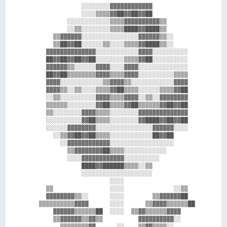
              ░░░░░░░░▓▓▓▓▓▓▓▓▓▓▓▓            

              ░░░░▒▒▒▒▓▓██▓▓██▓▓██            

          ░░░░░░░░░░░░▒▒▒▒▓▓▓▓▓▓▓▓▓▓▒▒        

          ░░▒▒░░░░░░░░▒▒▒▒████▓▓████▒▒        

      ▒▒▓▓▓▓▓▓░░░░░░░░░░░░░░░░▓▓▓▓▓▓▒▒░░      

      ▒▒██▓▓██░░░░░░▒▒░░░░▒▒▒▒▓▓████▒▒░░      

    ▓▓▓▓▓▓▓▓▓▓▓▓▓▓░░░░░░░░░░░░▓▓▓▓░░░░░░░░░░  

    ██▓▓██▓▓██▓▓██░░░░░░░░▒▒▒▒▓▓██░░░░░░░░░░  

    ▓▓▓▓▓▓▒▒░░░░░░▓▓▓▓░░░░▓▓▓▓░░░░░░░░░░░░░░  

    ██▓▓██▒▒▒▒▒▒▒▒▓▓▓▓▒▒▒▒▓▓▓▓░░░░░░░░░░▒▒▒▒  

    ▓▓▓▓░░░░░░░░░░░░▒▒▓▓▓▓▒▒░░░░░░░░░░░░▓▓▓▓  

    ▓▓▓▓▒▒░░▒▒░░░░▒▒▒▒▓▓██▒▒▒▒░░░░░░▒▒▒▒▓▓██  

    ░░▒▒░░░░░░░░░░▓▓▓▓▒▒▒▒▓▓▓▓░░▒▒░░▓▓▓▓▓▓▓▓  

    ▒▒▒▒▒▒░░░░░░░░▓▓██▒▒▒▒▓▓██▒▒▒▒▒▒▓▓██▓▓██  

    ▒▒░░░░░░░░▓▓▓▓▒▒▒▒░░░░░░░░▓▓▓▓▓▓▓▓▓▓▓▓▓▓  

    ░░░░░░░░░░▓▓██▒▒▒▒░░░░░░░░▓▓████▓▓██▓▓██  

    ░░░░░░▓▓▓▓▓▓▓▓░░░░░░░░░░░░░░░░▓▓▓▓▓▓░░░░  

      ░░▒▒▓▓██▓▓██▒▒▒▒░░░░░░░░░░░░██▓▓██      

        ░░▓▓▓▓▓▓▓▓▓▓▓▓░░░░░░░░░░░░░░░░░░      

          ▒▒▓▓▓▓▓▓▓▓██▒▒▒▒░░░░░░░░░░░░        

          ░░░░▓▓▓▓▓▓▓▓▓▓▓▓░░░░░░░░░░          

              ████▓▓██████▒▒▒▒░░▒▒            

              ░░░░░░░░░░░░░░░░░░░░            

                      ░░░░                    

    ▒▒                ░░░░              ░░▒▒  

    ▓▓▓▓▓▓▓▓▒▒░░      ░░░░        ▒▒▓▓▓▓▓▓██  

  ▒▒▒▒▒▒▒▒▒▒▓▓▓▓      ░░░░      ▒▒▓▓▓▓▒▒▒▒▒▒██

      ▓▓▓▓▓▓▒▒▒▒▒▒██  ░░░░  ▒▒▓▓▒▒▒▒▒▒▓▓▓▓    

      ▒▒▓▓▓▓▓▓▒▒▓▓▒▒          ▓▓▓▓▓▓▓▓▓▓░░    

        ▒▒▒▒▒▒▒▒▓▓      ░░    ▒▒▓▓▒▒▒▒░░      
