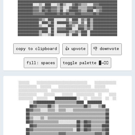
██████████████████████████████████████████████████████████████████

██████████░░░░▒▒░░████░░░░▒▒██▒▒░░░░▓▓██▓▓▒▒▒▒░░░░▓▓▓▓████████████

██████████▓▓▓▓▒▒▓▓████▓▓▓▓▒▒▓▓░░░░▓▓████▒▒▒▒▒▒▓▓▓▓██▓▓▓▓██████████

██████████▓▓▓▓▒▒██▓▓██▓▓▓▓▒▒██░░▒▒██████▓▓▒▒▒▒████░░▒▒▓▓██████████

██████████▓▓▓▓▓▓▓▓████████▓▓██▓▓██▓▓▓▓████▓▓▓▓▓▓▓▓██▓▓████████████

██████████████████████████████████████████████████████████████████

██████████████▓▓▒▒░░████░░░░░░░░▓▓░░████░░▓▓▒▒██▒▒████████████████

██████████████░░████▒▒██░░████████▒▒▓▓▓▓░░▓▓░░██▒▒████████████████

██████████████▒▒░░░░████░░░░░░░░██▓▓▒▒░░▓▓▓▓▒▒██▒▒████████████████

████████████████████░░██░░▓▓▓▓▓▓████░░░░████▒▒▓▓▒▒████████████████

██████████████▒▒████░░██░░████████▒▒▒▒▓▓▒▒████░░██████████████████

copy to clipboard
👍 upvote
👎 downvote
fill: spaces
toggle palette ▓→✊🏽
░░░░░░    ░░░░░░░░░░░░░░░░░░░░░░░░░░░░    ░░░░░░░░░░░░

░░░░░░░░░░  ░░░░░░    ░░░░░░░░░░░░░░░░░░  ░░░░░░      

░░░░░░░░░░░░░░░░  ░░░░░░░░░░░░░░░░░░░░░░░░░░░░░░░░    

░░░░░░░░░░    ░░░░░░    ░░░░░░  ░░░░░░░░░░  ░░    ░░░░

░░░░░░░░  ░░░░░░    ████████████░░  ░░  ░░░░░░  ░░  ░░

      ░░▓▓██████████▒▒▒▒▒▒▒▒▒▒▒▒████  ████████        

      ██▓▓▒▒▒▒▒▒██▒▒░░▒▒▒▒▒▒▒▒▒▒▒▒▒▒██▒▒░░░░▒▒██      

    ██▓▓▒▒▒▒░░░░▒▒▒▒░░▒▒▒▒░░░░▒▒▒▒▒▒▒▒▒▒▒▒▒▒▒▒▒▒▓▓    

    ██▒▒▒▒▒▒▒▒▒▒▒▒▒▒▒▒▒▒▒▒▒▒▒▒▒▒▒▒▒▒▒▒▒▒▒▒▒▒▒▒▒▒██    

    ██▒▒░░░░▒▒░░▒▒▒▒▒▒▒▒▒▒▒▒▒▒▒▒▒▒▒▒▒▒▒▒▒▒▒▒▒▒▒▒██    

    ██▓▓▒▒▒▒▒▒▒▒▒▒▒▒▒▒░░░░░░░░░░██▒▒██▓▓▒▒▒▒▒▒▒▒██    

      ██▓▓▒▒▒▒▒▒▒▒▒▒▒▒▒▒▒▒▒▒▒▒▒▒██▒▒████▒▒▒▒▒▒████    

    ██▓▓▒▒▒▒▒▒▒▒▒▒▒▒▒▒▒▒▒▒▒▒▒▒░░██▒▒██▓▓▒▒▒▒▒▒▓▓██    

    ██▒▒▒▒▒▒▒▒▒▒▒▒▒▒▒▒▓▓▓▓▒▒▒▒▒▒▒▒▒▒▒▒▒▒▒▒▓▓▓▓▒▒██    
