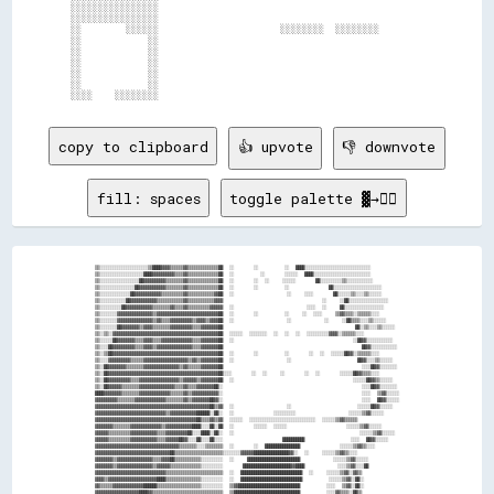
░░░░░░░░░░░░░░░░                                                

░░░░░░░░░░░░░░░░                                                

░░        ░░░░░░                      ░░░░░░░░  ░░░░░░░░        

░░            ░░                                                

░░            ░░                                                

░░            ░░                                                

░░            ░░                                                

░░            ░░                                                

copy to clipboard
👍 upvote
👎 downvote
fill: spaces
toggle palette ▓→✊🏽
▒▒░░░░░░░░░░░░░░░░░░░░░░▒▒████▓▓▓▓▒▒▒▒▒▒▓▓▒▒▒▒▒▒▒▒▒▒▒▒▒▒██  ░░      ░░        ░░  ████░░░░░░░░░░░░░░░░░░░░░░░░░░░░░░

▒▒░░░░░░░░░░░░░░░░░░░░████▓▓▓▓▓▓▓▓▓▓▒▒▒▒▓▓▒▒▒▒▒▒▒▒▒▒▒▒▒▒██  ░░        ░░      ░░░░░░  ████░░░░░░░░░░░░░░░░░░░░░░░░░░

▒▒░░░░░░░░░░░░░░░░░░██▓▓▓▓▓▓▓▓▓▓▒▒▒▒▒▒▒▒▓▓▒▒▒▒▒▒▒▒▒▒▒▒▒▒██  ░░      ░░  ░░    ░░░░░░      ██░░░░░░░░░░▒▒░░░░░░░░░░░░

▒▒░░░░░░░░░░░░░░░░██▓▓▓▓▓▓▓▓▓▓▓▓▒▒▒▒▒▒▒▒▓▓▒▒▒▒▒▒▒▒▒▒▒▒▒▒██  ░░      ░░        ░░            ██░░░░░░░░░░░░░░░░░░░░░░

▒▒░░░░░░░░░░░░░░██▓▓▓▓▓▓▓▓▓▓▓▓▒▒▒▒▒▒▒▒▒▒▓▓▒▒▒▒▒▒▒▒▒▒▒▒▓▓██  ░░                ░░    ░░░░      ██░░░░░░▒▒░░░░▒▒░░░░░░

▒▒░░░░░░░░░░░░██▓▓▓▓▓▓▓▓▓▓▓▓▒▒▒▒▒▒▒▒▒▒▒▒▓▓▒▒▒▒▒▒▒▒▒▒▒▒▓▓▓▓                              ░░    ░░██░░░░░░░░░░░░░░░░░░

▒▒░░░░░░░░░░██▓▓▓▓▓▓▓▓▓▓▓▓▒▒▒▒▒▒▒▒▓▓▒▒▒▒▓▓▒▒▒▒▒▒▒▒▒▒▓▓▓▓▓▓  ░░                      ░░░░  ░░    ██░░░░░░░░░░░░░░░░░░

▒▒░░░░░░░░▓▓▓▓▓▓▓▓▓▓▓▓▓▓▓▓▒▒▓▓▓▓▓▓▓▓▓▓▓▓▓▓▓▓▓▓▓▓▓▓▓▓▓▓▓▓██  ░░      ░░        ░░    ░░  ░░░░    ▒▒▓▓▒▒▒▒░░▒▒▒▒▒▒░░░░

▒▒░░░░░░░░▓▓▓▓▓▓▓▓▓▓▓▓▓▓▓▓▒▒▓▓▒▒▒▒▓▓▓▓▓▓▓▓▓▓▒▒▓▓▓▓▒▒▓▓▓▓██  ░░                ░░          ░░    ░░██▒▒▒▒░░░░▒▒░░░░░░

▒▒░░░░░░░░██▓▓▓▓▓▓▓▓▒▒▓▓▓▓▒▒▒▒▒▒▒▒▓▓▓▓▓▓▓▓▓▓▒▒▒▒▓▓▓▓▓▓▓▓██                                        ██░░▒▒░░░░▒▒░░░░░░

▒▒░░▒▒░░▓▓▓▓▓▓▓▓▓▓▓▓▓▓▓▓▓▓▓▓▓▓▓▓▓▓▓▓▓▓▓▓▓▓▓▓▓▓▓▓▓▓▓▓▓▓▓▓██  ░░░░░░  ░░░░░░░░  ░░  ░░  ░░  ░░░░░░░░░░▓▓▓▓░░▒▒▒▒▒▒░░░░

▒▒░░░░░░██▓▓▓▓▓▓▓▓▒▒▒▒▓▓▓▓▒▒▒▒▓▓▓▓▓▓▓▓▓▓▓▓▓▓▒▒▒▒▓▓▓▓▓▓▓▓██  ░░                                    ░░██▓▓░░░░░░░░░░░░

▒▒░░░░██▓▓▓▓▓▓▓▓▓▓▒▒▒▒▓▓▓▓▒▒▓▓▓▓▓▓▓▓▓▓▓▓▓▓▓▓▒▒▒▒▓▓▓▓▓▓▓▓██                                          ██▓▓░░░░░░░░░░░░

▒▒░░▒▒██▓▓▓▓▓▓▓▓▓▓▓▓▓▓▓▓▓▓▓▓▓▓▓▓▓▓▓▓▓▓▓▓▓▓▓▓▓▓▓▓▓▓▓▓▓▓▓▓██  ░░      ░░        ░░      ░░  ░░  ░░░░░░██▓▓░░▒▒▒▒▒▒░░░░

▒▒░░░░▓▓▓▓▓▓▓▓▓▓▒▒▒▒▒▒▓▓▓▓▓▓▓▓▓▓▓▓▓▓▓▓▓▓▓▓▒▒▓▓▒▒▓▓▓▓▓▓▓▓██  ░░                ░░                    ██▓▓░░░░▒▒░░░░░░

▒▒░░██▓▓▓▓▓▓▓▓▒▒▒▒▒▒▒▒▓▓▓▓▓▓▓▓▓▓▓▓▓▓▓▓▒▒▓▓▒▒▒▒▒▒▓▓▓▓▓▓▓▓██                                          ░░░░██▓▓░░░░░░░░

▒▒░░██▓▓▓▓▓▓▓▓▓▓▓▓▓▓▓▓▓▓▓▓▓▓▓▓▓▓▓▓▓▓▓▓▓▓▓▓▓▓▓▓▓▓▓▓▓▓▓▓▓▓██░░░░      ░░  ░░    ░░      ░░  ░░      ░░░░░░██▓▓▒▒▒▒░░░░

▒▒░░██▓▓▓▓▓▓▓▓▓▓▒▒▒▒▓▓▓▓▓▓▓▓▓▓▓▓▓▓▓▓▓▓▒▒▓▓▓▓▓▓▒▒▓▓▓▓▓▓▓▓██  ░░                                    ░░░░░░██▓▓▒▒░░░░░░

▒▒░░██▓▓▓▓▓▓▒▒▒▒▒▒▒▒▓▓▓▓▓▓▓▓▓▓▓▓▓▓▓▓▒▒▒▒▓▓▒▒▒▒▓▓▓▓▓▓▓▓██░░                                          ░░░░██▓▓░░░░░░░░

████▓▓▓▓▓▓▓▓▒▒▒▒▒▒▒▒▓▓▓▓▓▓▓▓▓▓▓▓▓▓▒▒▒▒▒▒▓▓▒▒▓▓▓▓▓▓▓▓▓▓▓▓░░                                          ░░░░  ▒▒▓▓░░░░░░

▓▓▓▓▓▓▓▓▓▓▒▒▒▒▒▒▒▒▓▓▓▓▓▓▓▓▓▓▓▓▓▓▒▒▒▒▒▒▒▒▓▓▒▒▓▓▓▓▓▓▓▓██▓▓░░                                          ░░░░  ██▓▓░░░░░░

▓▓▓▓▓▓▓▓▓▓▓▓▓▓▓▓▓▓▓▓▓▓▓▓▓▓▓▓▓▓▓▓▓▓▓▓▓▓▓▓▓▓▓▓▓▓▓▓▓▓▓▓██▒▒▓▓  ░░                ░░                    ░░░░░░██▓▓░░░░░░

▓▓▓▓▓▓▓▓▓▓▓▓▓▓▓▓▓▓▓▓▓▓▓▓▓▓▓▓▓▓▓▓▒▒▓▓▓▓▓▓▓▓▓▓▓▓██████░░██░░  ░░            ░░░░░░░░░░                ░░░░░░▒▒▓▓░░░░░░

▓▓▓▓▓▓▓▓▓▓▓▓▓▓▓▓▓▓▓▓▓▓▓▓▓▓▓▓▓▓▓▓▓▓▓▓▓▓▓▓▓▓▓▓▓▓██▒▒▒▒▓▓▒▒▓▓  ░░░░░░  ░░░░░░░░░░░░░░░░░░░░░░░░░░░░░░  ░░░░░░▒▒▓▓▒▒▒▒▒▒

▓▓▓▓▓▓▓▓▒▒▒▒▒▒▒▒▓▓▓▓▓▓▓▓▓▓▓▓▓▓▒▒▓▓▓▓▓▓▓▓▓▓▓▓████░░░░██░░██  ░░      ░░░░░░  ░░░░░░                  ░░░░░░▒▒▓▓░░░░░░

▓▓▓▓▓▓▒▒▒▒▒▒▒▒▒▒▓▓▓▓▓▓▓▓▓▓▓▓▒▒▒▒▓▓▓▓▓▓▓▓▓▓██░░░░████░░██░░  ░░                                      ░░░░░░▒▒▓▓░░░░░░

▓▓▓▓▓▓▒▒▒▒▒▒▒▒▒▒▓▓▓▓▓▓▓▓▓▓▓▓▒▒▒▒▓▓▓▓▓▓██▓▓░░░░██░░░░██░░░░                  ██████████              ░░░░  ██▓▓░░░░░░

▓▓▓▓▓▓▓▓▓▓▓▓▓▓▓▓▓▓▓▓▓▓▓▓▓▓▓▓▓▓▓▓▓▓▓▓▓▓▒▒▒▒▒▒▒▒░░░░▒▒▒▒▒▒▒▒  ░░      ░░  ████████████████            ░░░░░░▒▒▓▓▒▒░░░░

▓▓▓▓▓▓▓▓▓▓▓▓▓▓▓▓▓▓▓▓▓▓▓▓▓▓▓▓▓▓▓▓▓▓██▒▒▒▒▒▒▒▒▒▒▒▒▒▒▒▒▒▒▒▒▒▒░░░░░░░░▓▓▓▓▓▓████████████████▓▓░░  ░░    ░░░░░░▒▒▓▓▒▒░░░░

▓▓▓▓▓▓▓▓▒▒▓▓▓▓▓▓▓▓▓▓▓▓▓▓▓▓▒▒▒▒▓▓▓▓██▒▒▒▒▒▒▒▒▒▒▒▒░░░░░░░░░░  ░░    ████████████████████████          ░░░░░░▒▒▓▓░░░░░░

▓▓▓▓▓▓▓▓▒▒▓▓▓▓▓▓▓▓▓▓▓▓▓▓▓▓▒▒▓▓▓▓▓▓▒▒▒▒▒▒▒▒▒▒▒▒▒▒░░░░░░░░░░      ██████████████████████▓▓████          ░░░░▒▒▓▓░░░░██

▓▓▓▓▓▓▓▓▓▓▓▓▓▓▓▓▓▓▓▓▓▓▓▓▓▓▓▓▓▓▓▓▒▒▒▒▒▒▒▒▒▒▒▒▒▒▒▒▒▒▒▒▒▒▒▒▒▒  ░░  ████████████████████████████  ░░    ░░░░░░▒▒▓▓░░▓▓▒▒

▓▓▓▓▒▒▓▓▓▓▓▓▓▓▓▓▓▓▓▓▓▓▓▓▓▓▓▓████▒▒▒▒▒▒▒▒▒▒▒▒▒▒▒▒░░░░░░░░░░  ░░  ████████████████████████████        ░░░░░░▒▒▓▓░░██░░

▓▓▒▒▒▒▒▒▓▓▓▓▓▓▓▓▓▓▓▓▓▓██████▒▒▒▒▒▒▒▒▒▒▒▒▒▒▒▒▒▒▒▒░░░░░░░░░░  ▒▒▓▓████████████████████████████        ░░░░  ▒▒▓▓░░██░░

▓▓▓▓▓▓▓▓▓▓▓▓▓▓▓▓▓▓▓▓████▓▓▒▒▒▒▒▒▒▒▒▒▒▒▒▒▒▒▒▒▒▒▒▒▒▒▒▒▒▒▒▒▒▒  ▒▒██████████████████████████████        ░░░░▓▓▒▒▒▒░░██▒▒
