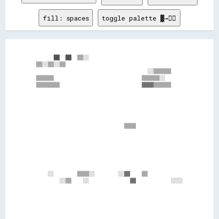
fill: spaces
toggle palette ▓→✊🏽
      ██  ██  ▒▒░░                                

▒▒░░▒▒░░▒▒                                        

                                      ░░▒▒▒▒▒▒    

▒▒▒▒▒▒                              ▒▒▒▒▒▒░░      

▒▒▒▒▒▒▒▒                            ▓▓▓▓▒▒▒▒▒▒    

                              ▒▒▒▒                

    ░░        ▒▒▒▒░░        ░░▓▓    ▒▒            

        ░░▒▒    ░░              ▓▓            ░░░░
