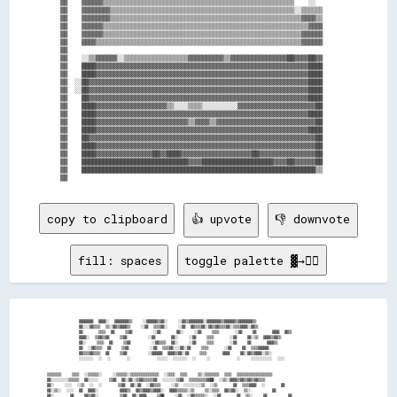
▓▓    ▓▓▓▓▓▓▒▒▒▒▒▒▒▒▒▒▒▒▒▒▒▒▒▒▒▒▒▒▒▒▒▒▒▒▒▒▒▒▒▒▒▒▒▒▒▒▒▒▒▒▒▒▒▒▒▒▒▒▒▒    ░░      

▓▓    ▓▓▓▓▓▓▓▓▒▒▒▒▒▒▒▒▒▒▒▒▒▒▒▒▒▒▒▒▒▒▒▒▒▒▒▒▒▒▒▒▒▒▒▒▒▒▒▒▒▒▒▒▒▒▒▒▒▒▒▒░░▒▒▒▒▒▒    

▓▓    ▓▓▓▓▓▓▓▓▒▒▒▒▒▒▒▒▒▒▒▒▒▒▒▒▒▒▒▒▒▒▒▒▒▒▒▒▒▒▒▒▒▒▒▒▒▒▒▒▒▒▒▒▒▒▒▒▒▒▒▒▒▒▓▓▓▓▒▒    

▓▓    ▓▓▓▓▓▓▒▒▒▒▒▒▒▒▒▒▒▒▒▒▒▒▒▒▒▒▒▒▒▒▒▒▒▒▒▒▒▒▒▒▒▒▒▒▒▒▒▒▒▒▒▒▒▒▒▒▒▒▒▒▒▒▒▒▓▓▓▓    

▓▓    ▓▓▓▓▓▓▒▒▒▒▒▒▒▒▒▒▒▒▒▒▒▒▒▒▒▒▒▒▒▒▒▒▒▒▒▒▒▒▒▒▒▒▒▒▒▒▒▒▒▒▒▒▒▒▒▒▒▒▒▒▒▒▓▓▓▓▓▓    

▓▓    ▓▓▓▓▒▒▒▒▒▒▒▒▒▒▒▒▒▒▒▒▒▒▒▒▒▒▒▒▒▒▒▒▒▒▒▒▒▒▒▒▒▒▒▒▒▒▒▒▒▒▒▒▒▒▒▒▒▒▒▒▒▒▓▓▓▓▓▓    

▓▓                                                                            

▓▓    ░░▒▒▓▓▓▓▓▓░░▒▒▒▒▒▒▒▒▒▒▒▒▒▒▒▒▒▒▓▓▓▓▓▓▓▓▓▓▒▒▓▓▓▓▓▓▓▓▓▓▓▓▓▓▓▓██▓▓▓▓██▓▓    

▓▓    ████▓▓▓▓▓▓▓▓▓▓▓▓▓▓▓▓▓▓▓▓▓▓▓▓▓▓▓▓▓▓▓▓▓▓▓▓▓▓▓▓▓▓▓▓▓▓▓▓▓▓▓▓▓▓▓▓▓▓▓▓████    

▓▓    ████▓▓▓▓▓▓▓▓▓▓▓▓▓▓▓▓▓▓▓▓▓▓▓▓▓▓▓▓▓▓▓▓▓▓▓▓▓▓▓▓▓▓▓▓▓▓▓▓▓▓▓▓▓▓▓▓▓▓▓▓████    

▓▓  ░░██▓▓▓▓▓▓▓▓▓▓▓▓▓▓▓▓▓▓▓▓▓▓▓▓▓▓▓▓▓▓▓▓▓▓▓▓▓▓▓▓▓▓▓▓▓▓▓▓▓▓▓▓▓▓▓▓▓▓▓▓▓▓████    

▓▓  ░░██▓▓▓▓▓▓▓▓▓▓▓▓▓▓▓▓▓▓▓▓▓▓▓▓▓▓▓▓▓▓▓▓▓▓▓▓▓▓▓▓▓▓▓▓▓▓▓▓▓▓▓▓▓▓▓▓▓▓▓▓▓▓████    

▓▓    ██▓▓▓▓▓▓▓▓▓▓▓▓▓▓▓▓▓▓▓▓▓▓▓▓▓▓▓▓▓▓▓▓▓▓▓▓▓▓▓▓▓▓▓▓▓▓▓▓▓▓▓▓▓▓▓▓▓▓▓▓▓▓████    

▓▓    ████▓▓▓▓▓▓▓▓▓▓▓▓▓▓▓▓▓▓▓▓▒▒░░░░▒▒▒▒░░░░░░░░░░▓▓▓▓▓▓▓▓▓▓▓▓▓▓▓▓▓▓▓▓▓▓██    

▓▓    ████▓▓▓▓▓▓▓▓▓▓▓▓▓▓▓▓▓▓▓▓▓▓▓▓▓▓▓▓▓▓▓▓▓▓▓▓▓▓▓▓▓▓▓▓▓▓▓▓▓▓▓▓▓▓▓▓▓▓▓▓████    

▓▓    ████▓▓▓▓▓▓▓▓▓▓▓▓▓▓▓▓▓▓▓▓▓▓▓▓▓▓▒▒▓▓▓▓▒▒▓▓▓▓▓▓▓▓▓▓▓▓▓▓▓▓▓▓▓▓▓▓▓▓▓▓▓▓██    

▓▓    ████▓▓▓▓▓▓▓▓▓▓▓▓▓▓▓▓▓▓▓▓▓▓▓▓▓▓▓▓▓▓▓▓▓▓▓▓▓▓▓▓▓▓▓▓▓▓▓▓▓▓▓▓▓▓▓▓▓▓▓▓████    

▓▓    ██▓▓▓▓▓▓▓▓▓▓▓▓▓▓▓▓▓▓▓▓▓▓▓▓▓▓▓▓▓▓▓▓▓▓▓▓▓▓▓▓▓▓▓▓▓▓▓▓▓▓▓▓▓▓▓▓▓▓▓▓▓▓▓▓██    

▓▓    ████▓▓▓▓▓▓▓▓▓▓▓▓▓▓▓▓▓▓▓▓▓▓▓▓▓▓▓▓▓▓▓▓▓▓▓▓▓▓▓▓▓▓▓▓▓▓▓▓▓▓▓▓▓▓▓▓▓▓▓▓▓▓██    

▓▓    ████▓▓▓▓▓▓▓▓▓▓▓▓▓▓▓▓██▓▓████▓▓▓▓▓▓▓▓▓▓▓▓▓▓▓▓▓▓▓▓██▓▓▓▓▓▓▓▓▓▓▓▓▓▓▓▓██    

▓▓    ██████████████████████████████▓▓▓▓████████████████████▓▓▓▓██▓▓▓▓▓▓██    

▓▓    ██████████████████████████████████████████████████████████████████▒▒    

copy to clipboard
👍 upvote
👎 downvote
fill: spaces
toggle palette ▓→✊🏽
              ▓▓▓▓▓▓▓▓  ▓▓▓▓░░  ▓▓▓▓▓▓▓▓▒▒    ░░▓▓▓▓▓▓▒▒▓▓░░    ░░▓▓▒▒▓▓▓▓▓▓▓▓░░▓▓▓▓▓▓▓▓▒▒▓▓▓▓▓▓▒▒▓▓▓▓▓▓▓▓▒▒          

              ▓▓░░░░▓▓▒▒▒▒  ▒▒░░▓▓▒▒▓▓▓▓▒▒    ░░▓▓  ▒▒▒▒▓▓░░    ░░▓▓  ▓▓▒▒▒▒▓▓░░▓▓▒▒▓▓▒▒▒▒▓▓░░▒▒▒▒▓▓▓▓░░▓▓▒▒          

              ▓▓      ▒▒▒▒  ▓▓    ▒▒▓▓        ░░▓▓      ▓▓░░    ░░▓▓    ▒▒▒▒      ░░▓▓    ▓▓      ▓▓▓▓  ▓▓▒▒          

              ▓▓▓▓░░  ▒▒▓▓▒▒▓▓    ▒▒▓▓        ░░▓▓      ▓▓░░    ░░▓▓    ▒▒▒▒      ░░▓▓    ▓▓░░▒▒  ▓▓▓▓▒▒▓▓▒▒          

              ▓▓░░    ▒▒▒▒  ▓▓    ▒▒▓▓        ░░▓▓▒▒▒▒  ▓▓░░    ░░▓▓    ▒▒▒▒      ░░▓▓    ▓▓      ▓▓▓▓▒▒              

              ▓▓  ░░▓▓▒▒▒▒  ▓▓    ▒▒▓▓        ░░▓▓  ▒▒▒▒▓▓░░░░▓▓░░▓▓    ▒▒▒▒      ░░▓▓    ▓▓  ▒▒▒▒▓▓▓▓▓▓              

              ▓▓▒▒▒▒▓▓▒▒▒▒  ▓▓    ▒▒▓▓        ░░▓▓▓▓▓▓  ▓▓▓▓▒▒▓▓░░▓▓    ▒▒▒▒      ▓▓▓▓    ▓▓░░▓▓▒▒▓▓▓▓░░▒▒░░          

              ░░░░░░░░  ░░  ░░      ░░          ░░░░░░  ░░░░░░░░  ░░    ░░          ░░    ░░░░░░░░░░░░  ░░░░          

  ▒▒▒▒▒▒▒▒    ▒▒▒▒  ░░▒▒▒▒▒▒░░    ░░▒▒▒▒▒▒░░▒▒▒▒▒▒▒▒▒▒▒▒▒▒▒▒  ░░▒▒▒▒  ▒▒▒▒    ▒▒░░▒▒▒▒▒▒▒▒  ▒▒▒▒  ▒▒▒▒▒▒▒▒▒▒▒▒▒▒▒▒▒▒▒▒

  ▓▓░░░░░░░░░░▒▒▒▒▒▒  ▓▓░░░░░░    ▒▒▓▓  ▓▓░░▓▓░░▒▒▓▓▒▒▒▒▒▒▓▓  ░░░░░░░░▒▒▓▓  ▒▒▒▒▒▒▒▒▒▒▓▓██  ░░▒▒░░▓▓▓▓▒▒▓▓▒▒▓▓▒▒▓▓▒▒▒▒

  ▓▓░░    ░░░░  ░░▒▒  ░░  ░░      ▒▒▓▓  ▓▓░░▓▓  ░░▓▓▒▒▒▒    ░░▒▒  ░░░░░░░░░░▒▒  ░░▒▒      ▓▓  ▒▒▒▒▓▓▓▓  ░░      ▓▓    

  ▓▓░░▒▒░░  ░░░░  ▓▓  ▓▓▓▓░░        ▓▓▓▓▒▒  ▓▓▒▒▓▓▓▓▒▒▓▓▓▓░░  ▓▓▓▓▒▒▒▒▒▒░░▒▒    ▒▒░░▒▒▒▒  ▓▓▒▒▓▓░░  ▒▒░░        ▓▓    

  ▓▓░░      ▓▓    ▓▓▒▒▓▓░░        ▒▒▓▓  ▓▓░░▓▓▓▓    ▒▒██    ░░▓▓  ░░▓▓▒▒▒▒▒▒░░  ░░▓▓      ▓▓  ▒▒░░    ▓▓        ▓▓    
