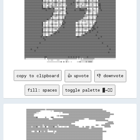
copy to clipboard
👍 upvote
👎 downvote
fill: spaces
toggle palette ▓→✊🏽
▒▒▒▒▒▒▒▒▒▒▒▒▒▒▒▒▒▒▒▒▒▒▒▒▒▒▒▒▒▒░░▒▒▒▒▒▒▒▒▒▒▒▒▒▒▒▒▒▒▒▒▒▒▒▒▒▒▒▒▒▒▒▒▒▒▒▒▒▒▒▒▒▒▒▒▒▒▒▒▒▒▒▒▒▒▒▒▒▒▒▒▒▒▒▒▒▒▒▒▒▒▒▒▒▒▒▒▒▒▒▒▒▒▒▒▒▒▒▒▒▒

▒▒▒▒▒▒▒▒▒▒▒▒▒▒▒▒▒▒▒▒▒▒░░          ░░  ▒▒▒▒▒▒▒▒▒▒▒▒▒▒▒▒▒▒▒▒▒▒▒▒▒▒▒▒▒▒▒▒▒▒▒▒▒▒▒▒▒▒▒▒▒▒▒▒▒▒▒▒▒▒▒▒▒▒▒▒▒▒▒▒▒▒▒▒▒▒▒▒▒▒▒▒▒▒▒▒▒▒▒▒

▒▒▒▒▒▒▒▒▒▒▒▒▒▒▒▒░░░░                      ░░  ▒▒▒▒▒▒▒▒▒▒▒▒▒▒▒▒▒▒▒▒▒▒▒▒▒▒▒▒▒▒▒▒▒▒▒▒▒▒▒▒▒▒▒▒▒▒▒▒▒▒▒▒▒▒▒▒▒▒▒▒▒▒▒▒▒▒▒▒▒▒▒▒▒▒▒▒

▒▒▒▒▒▒▒▒▒▒▒▒░░                                    ▒▒▒▒▒▒▒▒▒▒▒▒▒▒▒▒▒▒▒▒▒▒▒▒▒▒▒▒▒▒▒▒▒▒▒▒▒▒▒▒▒▒▒▒▒▒▒▒▒▒▒▒▒▒▒▒▒▒▒▒▒▒▒▒▒▒▒▒▒▒▒▒

▒▒▒▒▒▒▒▒▒▒▒▒                        ░░▒▒░░▒▒▒▒▒▒▒▒▒▒▒▒▒▒▒▒▒▒▒▒▒▒▒▒▒▒▒▒▒▒▒▒▒▒▒▒▒▒▒▒▒▒▒▒▒▒▒▒▒▒▒▒▒▒▒▒▒▒▒▒▒▒▒▒▒▒▒▒▒▒▒▒▒▒▒▒▒▒▒▒

▒▒▒▒▒▒▒▒▒▒▒▒▒▒▒▒▓▓        ▒▒    ░░▓▓▒▒          ▒▒▒▒▒▒▒▒▒▒▒▒▒▒▒▒▒▒▒▒▒▒▒▒▒▒▒▒▒▒▒▒▒▒▒▒▒▒▒▒▒▒▒▒▒▒▒▒▒▒▒▒▒▒▒▒▒▒▒▒▒▒▒▒▒▒▒▒▒▒▒▒▒▒

▒▒▒▒▒▒▒▒▒▒▒▒▒▒▒▒▒▒▒▒▒▒▒▒▒▒▒▒▒▒▒▒▒▒▒▒    ▒▒▒▒▒▒▒▒▒▒▒▒▒▒▒▒▒▒▒▒▒▒▒▒▒▒▒▒▒▒▒▒▒▒▒▒▒▒▒▒▒▒▒▒▒▒▒▒▒▒░░    ▒▒▒▒▒▒▒▒▒▒▒▒▒▒▒▒▒▒▒▒▒▒▒▒▒▒

▒▒▒▒▒▒▒▒▒▒▒▒▒▒▒▒▒▒▒▒▒▒▒▒▒▒▒▒▒▒▒▒▒▒▒▒▒▒▒▒▒▒▒▒▒▒▒▒▒▒▒▒▒▒▒▒▒▒▒▒▒▒▒▒▒▒▒▒▒▒▒▒▒▒▒▒▒▒▒▒▒▒▒▒                  ▒▒▒▒▒▒▒▒▒▒▒▒▒▒▒▒▒▒▒▒

▒▒▒▒▒▒▒▒▒▒▒▒▒▒▒▒▒▒▒▒▒▒▒▒▒▒▒▒▒▒▒▒▒▒▒▒▒▒▒▒▒▒▒▒▒▒▒▒▒▒▒▒▒▒▒▒▒▒▒▒▒▒▒▒▒▒▒▒▒▒▒▒▒▒▒▒▒▒                                  ░░▒▒▒▒▒▒▒▒

▒▒▒▒▒▒▒▒▒▒▒▒▒▒▒▒▒▒▒▒▒▒▒▒▒▒▒▒▒▒▒▒▒▒▒▒▒▒▒▒▒▒▒▒▒▒▒▒▒▒▒▒▒▒▒▒▒▒▒▒▒▒▒▒▒▒▒▒▒▒▒▒                                    ▒▒▒▒▒▒▒▒▒▒▒▒▒▒

▒▒▒▒▒▒▒▒▒▒▒▒▒▒▒▒▒▒▒▒▒▒▒▒▒▒░░▒▒▒▒▒▒▒▒▒▒▒▒▒▒▒▒▒▒▒▒▒▒░░▒▒▒▒▒▒▒▒▒▒▒▒▒▒▒▒▒▒▒▒▒▒▒▒▒▒                      ▒▒▒▒░░  ▒▒▒▒▒▒▒▒▒▒▒▒▒▒

▒▒▒▒▒▒▒▒░░▒▒▒▒▒▒▓▓░░░░▒▒▒▒░░░░▓▓  ▒▒▒▒▒▒▒▒▓▓░░░░▒▒░░  ░░  ░░░░  ▒▒▒▒▒▒▒▒▒▒▒▒▒▒▒▒    ▒▒  ▒▒▒▒▒▒  ▒▒▒▒░░          ▒▒▒▒▒▒▒▒▒▒

▒▒▒▒▒▒▒▒▒▒▒▒▒▒▒▒▒▒▒▒▒▒▒▒▒▒▒▒▒▒▒▒▒▒▒▒▒▒▒▒▒▒▒▒▒▒▒▒▒▒▒▒▒▒▒▒▒▒▒▒▒▒▒▒▒▒▒▒▒▒▒▒▒▒▒▒▒▒▒▒▒▒▒▒▒▒▒▒▒▒▒▒▒▒▒▒▒▒▒▒░░░░▒▒▒▒▒▒▒▒▒▒▒▒▒▒▒▒▒▒

▒▒▒▒▒▒▒▒▒▒▒▒▒▒▒▒▒▒▒▒▒▒▒▒▒▒▒▒▒▒▒▒▒▒░░▒▒▒▒▒▒▒▒▒▒▒▒▒▒▒▒▒▒▒▒▒▒▒▒▒▒▒▒▒▒▒▒▒▒▒▒▒▒▒▒▒▒▒▒▒▒▒▒▒▒▒▒▒▒▒▒▒▒▒▒▒▒▒▒▒▒▒▒▒▒▒▒▒▒▒▒▒▒▒▒▒▒▒▒▒▒

▒▒▒▒▒▒▒▒░░  ▒▒▒▒  ▓▓░░▒▒▒▒░░▒▒▒▒      ▒▒  ▒▒▒▒▒▒▒▒▒▒▒▒▒▒▒▒▒▒▒▒▒▒▒▒▒▒▒▒▒▒▒▒▒▒▒▒▒▒▒▒▒▒▒▒▒▒▒▒▒▒▒▒▒▒▒▒▒▒▒▒▒▒▒▒▒▒▒▒▒▒▒▒▒▒▒▒▒▒▒▒

▒▒▒▒▒▒▒▒▒▒▒▒▒▒▒▒▒▒▒▒▒▒▒▒▒▒▒▒▒▒▒▒▒▒▒▒▒▒▒▒▒▒▒▒░░▒▒▒▒▒▒▒▒▒▒▒▒▒▒▒▒▒▒▒▒▒▒▒▒▒▒▒▒▒▒▒▒▒▒▒▒▒▒▒▒▒▒▒▒▒▒▒▒▒▒▒▒▒▒▒▒▒▒▒▒▒▒▒▒▒▒▒▒▒▒▒▒▒▒▒▒

▒▒▒▒▒▒▒▒▒▒▒▒▒▒▒▒▒▒▒▒▒▒▒▒▒▒▒▒▒▒▒▒▒▒▒▒▒▒▒▒▒▒▒▒▒▒▒▒▒▒▒▒▒▒▒▒▒▒▒▒▒▒▒▒▒▒▒▒▒▒▒▒▒▒▒▒▒▒▒▒▒▒▒▒▒▒▒▒▒▒▒▒▒▒▒▒▒▒▒▒▒▒▒▒▒▒▒▒▒▒▒▒▒▒▒▒▒▒▒▒▒▒

▒▒▒▒▒▒▒▒▒▒▒▒▒▒▒▒▒▒▒▒▒▒▒▒▒▒▒▒▒▒▒▒▒▒▒▒▒▒▒▒▒▒▒▒▒▒▒▒▒▒▒▒▒▒▒▒▒▒▒▒▒▒▒▒▒▒▒▒▒▒▒▒▒▒▒▒▒▒▒▒▒▒▒▒▒▒▒▒▒▒▒▒▒▒▒▒▒▒▒▒▒▒▒▒▒▒▒▒▒▒▒▒▒▒▒▒▒▒▒▒▒▒

▒▒▒▒▒▒▒▒▒▒▒▒▒▒▒▒▒▒▒▒▒▒▒▒▒▒▒▒▒▒▒▒▒▒▒▒▒▒▒▒▒▒▒▒▒▒▒▒▒▒▒▒▒▒▒▒▒▒▒▒▒▒▒▒▒▒▒▒▒▒▒▒▒▒▒▒▒▒▒▒▒▒▒▒▒▒▒▒▒▒▒▒▒▒▒▒▒▒▒▒▒▒▒▒▒▒▒▒▒▒▒▒▒▒▒▒▒▒▒▒▒▒

▒▒▒▒▒▒▒▒▒▒▒▒▒▒▒▒▒▒▒▒▒▒▒▒▒▒▒▒▒▒▒▒▒▒▒▒▒▒▒▒▒▒▒▒▒▒▒▒▒▒▒▒▒▒▒▒▒▒▒▒▒▒▒▒▒▒▒▒▒▒▒▒▒▒▒▒▒▒▒▒▒▒▒▒▒▒▒▒▒▒▒▒▒▒▒▒▒▒▒▒▒▒▒▒▒▒▒▒▒▒▒▒▒▒▒▒▒▒▒▒▒▒
