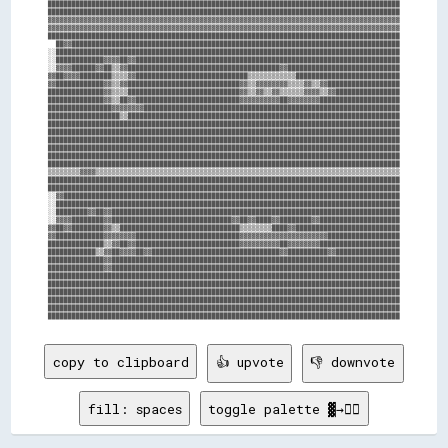
████████████████████████████████████████████████████████████████████████████████████████

████████████████████████████████████████████████████████████████████████████████████████

▓▓▓▓▓▓▓▓▓▓▓▓▓▓▓▓▓▓▓▓▓▓▓▓▓▓▓▓▓▓▓▓▓▓▓▓▓▓▓▓▓▓▓▓▓▓▓▓▓▓▓▓▓▓▓▓▓▓▓▓▓▓▓▓▓▓▓▓▓▓▓▓▓▓▓▓▓▓▓▓▓▓▓▓▓▓▓▓

▓▓▓▓▓▓▓▓▓▓▓▓▓▓▓▓▓▓▓▓▓▓▓▓▓▓▓▓▓▓▓▓▓▓▓▓▓▓▓▓▓▓▓▓▓▓▓▓▓▓▓▓▓▓▓▓▓▓▓▓▓▓▓▓▓▓▓▓▓▓▓▓▓▓▓▓▓▓▓▓▓▓▓▓▓▓▓▓

████████████████████████████████████████████████████████████████████████████████████████

  ██▓▓██████████████████████████████████████████████████████████████████████████████████

░░██████████████████████████████████████████████████████████████████████████████████████

░░████████████▓▓▓▓██▓▓██████████████████████████████████████████████████████████████████

░░▓▓▓▓██████▓▓██▒▒▓▓██████████████████████████████████████▓▓████████████████████████████

▓▓██▓▓▓▓████████▒▒▒▒▓▓████████████████████████████▒▒▒▒▒▒▒▒▒▒▒▒██████████████████████████

▓▓████████████▓▓▒▒▓▓████████████████████████████▓▓▒▒▓▓▓▓▓▓▓▓▒▒▒▒▓▓▒▒▓▓██████████████████

██████████████▓▓▒▒▒▒████████████████████████████▓▓▒▒▓▓▒▒▓▓▒▒▒▒▒▒▓▓▓▓▒▒▓▓████████████████

██████████████▓▓▒▒██▓▓██████████████████████████▓▓▓▓▓▓▓▓▓▓██▓▓▓▓▓▓▓▓████████████████████

████████████████▓▓▓▓▓▓▓▓████████████████████████████████████████████████████████████████

██████████████████▒▒████████████████████████████████████████████████████████████████████

████████████████████████████████████████████████████████████████████████████████████████

████████████████████████████████████████████████████████████████████████████████████████

████████████████████████████████████████████████████████████████████████████████████████

████████████████████████████████████████████████████████████████████████████████████████

████████████████████████████████████████████████████████████████████████████████████████

████████████████████████████████████████████████████████████████████████████████████████

▒▒▒▒▒▒▒▒▓▓▓▓▒▒▒▒▒▒▒▒▒▒▒▒▒▒▒▒▒▒▒▒▒▒▒▒▒▒▒▒▒▒▒▒▒▒▒▒▒▒▒▒▒▒▒▒▒▒▒▒▒▒▒▒▒▒▒▒▒▒▒▒▒▒▒▒▒▒▒▒▒▒▒▒▒▒▒▒

████████████████████████████████████████████████████████████████████████████████████████

████████████████████████████████████████████████████████████████████████████████████████

░░▓▓████████████████████████████████████████████████████████████████████████████████████

░░██████████████████████████████████████████████████████████████████████████████████████

░░████████▓▓██▓▓████████████████████████████████████████████████████████████████████████

░░▓▓▓▓████████▓▓██████████████████████████████▓▓██▓▓████▓▓████████▓▓████████████████████

▓▓██▓▓████████▓▓▒▒██████████████████████████████▒▒▒▒▒▒▒▒████▓▓██████████████████████████

▓▓████████████▓▓▓▓▓▓▓▓██████████████████████████▓▓▓▓▓▓▓▓▓▓▓▓▓▓▓▓▓▓▓▓▓▓██████████████████

██████████████▒▒▓▓██▓▓██████████████████████████▓▓▓▓▓▓▓▓▓▓██▓▓▓▓▓▓▓▓████████████████████

████████████▒▒▓▓██▓▓▓▓██▓▓████████████████████████████████▓▓██████████▓▓████████████████

██████████████▓▓████████████████████████████████████████████████████████████████████████

██████████████▓▓████████████████████████████████████████████████████████████████████████

████████████████████████████████████████████████████████████████████████████████████████

████████████████████████████████████████████████████████████████████████████████████████

████████████████████████████████████████████████████████████████████████████████████████

████████████████████████████████████████████████████████████████████████████████████████

████████████████████████████████████████████████████████████████████████████████████████

copy to clipboard
👍 upvote
👎 downvote
fill: spaces
toggle palette ▓→✊🏽