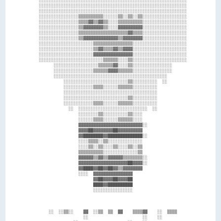
  ░░░░░░░░░░░░░░░░░░░░░░░░░░░░░░░░░░░░░░░░░░░░░░░░░░░░░░░░░░░░

  ░░░░░░░░░░░░░░░░░░░░░░░░░░░░░░░░░░░░░░░░░░░░░░░░░░░░░░░░░░░░

  ░░░░░░░░░░░░░░░░▒▒▒▒▒▒▒▒▒▒░░░░░░▒▒░░▒▒░░▒▒░░░░░░░░░░░░░░░░░░

  ░░░░░░░░░░░░░░░░▒▒▒▒▓▓▒▒▓▓▒▒░░░░▒▒▒▒▒▒▒▒▒▒░░░░░░░░░░░░░░░░░░

  ░░░░░░░░░░░░░░░░▒▒▓▓▓▓▓▓▓▓▒▒░░░░▓▓▓▓▓▓▓▓▓▓░░░░░░░░░░░░░░░░░░

  ░░░░░░░░░░░░░░░░▒▒▒▒▒▒▒▒▒▒▒▒▒▒▒▒▒▒▒▒▓▓▒▒▒▒░░░░░░░░░░░░░░░░░░

  ░░░░░░░░░░░░░░░░▒▒▓▓▓▓▓▓▓▓▓▓▓▓▓▓▒▒▓▓▓▓▓▓▓▓░░░░░░░░░░░░░░░░░░

  ░░░░░░░░░░░░░░░░░░░░░░▒▒▒▒▒▒▒▒▒▒▒▒▒▒▒▒░░░░░░░░░░░░░░░░░░░░░░

  ░░░░░░░░░░░░░░░░░░░░░░▒▒▓▓▒▒▒▒▓▓▒▒▓▓▓▓░░░░░░░░░░░░░░░░░░░░░░

  ░░░░░░░░░░░░░░░░░░░░░░▓▓▓▓▓▓▓▓▓▓▓▓▓▓▓▓░░░░░░░░░░░░░░░░░░░░░░

  ░░░░░░░░░░░░░░░░░░░░░░░░░░▒▒▒▒▒▒░░░░▒▒░░░░░░░░░░░░░░░░░░░░░░

        ░░░░░░░░░░░░░░░░░░▒▒▒▒▒▒▓▓░░░░▒▒░░░░░░░░░░░░░░░░      

        ░░░░░░░░░░░░░░░░▒▒▒▒▒▒▓▓▓▓▒▒▒▒▒▒░░░░░░░░░░░░░░░░      

        ░░░░░░░░░░░░░░░░░░░░░░░░░░░░░░░░░░░░░░░░░░░░░░        

            ░░░░░░░░░░░░░░░░░░░░░░░░░░▒▒░░░░░░░░░░  ░░        

            ░░░░░░░░░░░░▒▒▒▒░░░░░░▒▒▒▒▒▒░░░░░░░░░░            

            ░░░░░░░░░░░░░░░░░░░░░░░░░░░░░░░░░░░░░░            

            ░░░░░░░░░░░░░░░░░░░░░░░░░░▒▒░░░░░░░░░░            

            ░░░░░░░░░░░░▒▒▒▒░░░░░░▒▒▒▒▒▒░░░░░░░░░░            

              ░░  ░░░░░░░░░░░░░░░░░░░░░░░░░░░░  ░░            

                  ░░░░░░░░▒▒░░░░░░░░░░▒▒░░░░                  

                  ░░░░░░▒▒▒▒░░░░░░▒▒▒▒▒▒░░░░                  

                  ▓▓▓▓▓▓▓▓▓▓▓▓▓▓▓▓▓▓▓▓▓▓▓▓▓▓░░                

                  ▓▓▓▓██▓▓▓▓▓▓▓▓██▓▓▓▓▓▓▓▓▓▓                  

                  ▓▓████████▓▓██████████████░░                

                  ░░░░▒▒▒▒░░▒▒░░░░░░░░░░░░░░                  

                  ░░░░▒▒░░▒▒░░░░▒▒░░░░▒▒░░▒▒                  

                  ▒▒▒▒▒▒▒▒▒▒░░░░░░░░░░░░░░▒▒                  

                  ▓▓▓▓▓▓▒▒▓▓▒▒▓▓▓▓▓▓▒▒▒▒▒▒▒▒░░                

                  ▓▓▓▓▓▓▓▓▓▓▓▓▓▓▓▓▓▓▓▓██▓▓▓▓░░                

                  ▓▓████▓▓██▓▓██▓▓▒▒▓▓▓▓▓▓▓▓                  

                  ░░░░  ▓▓▓▓▓▓▓▓▓▓▓▓▓▓▓▓                      

                        ▓▓██▓▓▓▓██▓▓▓▓██                      

                        ████▓▓██████████                      

                        ░░░░░░░░░░░░░░░░                      

      ░░  ░░▒▒░░    ▓▓  ░░▒▒  ▒▒  ▓▓    ▒▒▒▒▓▓    ░░  ▒▒▒▒    

                    ░░                      ░░    ░░          
