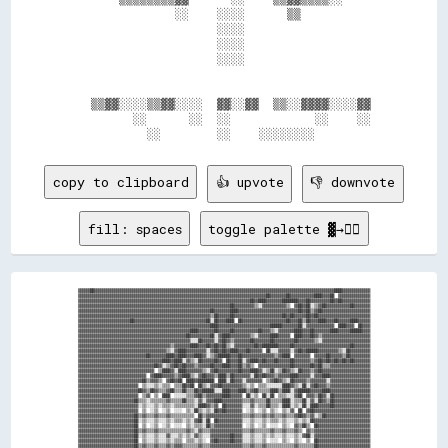
                ░░    ░░░░      ▒▒            

                      ░░░░                    

                      ░░░░                    

                      ░░░░                    

    ▒▒▓▓░░░░▒▒▓▓░░░░  ▓▓░░▓▓  ▒▒░░▓▓▓▓░░░░▓▓  

          ░░      ░░  ░░            ░░    ░░  

copy to clipboard
👍 upvote
👎 downvote
fill: spaces
toggle palette ▓→✊🏽
▓▓▓▓▓▓██▓▓▓▓▓▓▓▓▓▓▓▓▓▓▓▓▓▓▓▓▓▓▓▓▓▓▓▓▓▓▓▓▓▓▓▓▓▓▓▓▓▓▓▓▓▓▓▓▓▓▓▓▓▓▓▓▓▓▓▓▓▓▓▓▓▓▓▓▓▓▓▓▓▓▓▓▓▓▓▓▓▓▓▓▓▓▓▓▓▓▓▓▓▓▓▓▓▓▓▓▓▓▓▓▓▓▓▓▓▓▓▓▓▓▓▓▓▓▓▓████▓▓▓▓▓▓▓▓▓▓▓▓▓▓
▓▓▓▓▓▓▓▓▓▓▓▓▓▓▓▓▓▓▓▓▓▓▓▓▓▓▓▓▓▓▓▓▓▓▓▓▓▓▓▓▓▓▓▓▓▓▓▓▓▓▓▓▓▓▓▓▓▓▓▓▓▓▓▓▓▓▓▓▓▓▓▓▓▓▓▓▓▓▓▓▓▓▓▓▓▓▓▓▓▓▓▓▓▓██▓▓▓▓▓▓▓▓██▓▓▓▓▓▓▓▓▓▓▓▓████▓▓▓▓██  ▓▓▓▓▓▓▓▓▓▓▓▓▓▓▓▓
▓▓▓▓▓▓▓▓▓▓▓▓▓▓▓▓▓▓▓▓▓▓▓▓▓▓▓▓▓▓▓▓▓▓▓▓▓▓▓▓▓▓▓▓▓▓▓▓▓▓▓▓▓▓▓▓▓▓▓▓▓▓▓▓▓▓▓▓▓▓▓▓▓▓▓▓▓▓▓▓▓▓▓▓▓▓██▓▓████▓▓▓▓▓▓▓▓████████▓▓▓▓██▓▓▓▓▓▓▓▓▓▓██▓▓██▓▓▓▓▓▓▓▓▓▓▓▓▓▓
▓▓▓▓▓▓▓▓▓▓▓▓▓▓▓▓▓▓▓▓▓▓▓▓▓▓▓▓▓▓▓▓▓▓▓▓▓▓▓▓▓▓▓▓▓▓▓▓▓▓▓▓▓▓▓▓▓▓▓▓▓▓▓▓▓▓▓▓▓▓▓▓▓▓▓▓██▓▓▓▓▓▓▓▓▓▓▒▒░░▓▓▓▓▓▓▓▓▓▓▓▓▒▒  ▓▓██▓▓██░░▒▒▓▓██▓▓▓▓▓▓▓▓▓▓▓▓██▓▓▓▓▓▓▓▓
▓▓▓▓▓▓▓▓▓▓▓▓▓▓▓▓▓▓▓▓▓▓▓▓▓▓▓▓▓▓▓▓▓▓▓▓▓▓▓▓▓▓▓▓▓▓▓▓▓▓▓▓▓▓▓▓▓▓▓▓▓▓▓▓▓▓██▓▓▓▓▓▓▓▓████▓▓▓▓▓▓▓▓▓▓▓▓▓▓▓▓▓▓▓▓▓▓▓▓▓▓▓▓▓▓██▓▓██▒▒▓▓██▓▓▓▓▓▓▓▓▓▓▓▓▓▓▓▓▓▓▓▓▓▓▓▓
▓▓▓▓▓▓▓▓▓▓▓▓▓▓▓▓▓▓▓▓▓▓▓▓▓▓▓▓▓▓▓▓▓▓▓▓▓▓▓▓▓▓▓▓▓▓▓▓▓▓▓▓▓▓▓▓▓▓▓▓▓▓▓▓▓▓▒▒██▓▓▓▓▓▓██▓▓▓▓▓▓▓▓▓▓▓▓▓▓▓▓▓▓▓▓▓▓▓▓██▓▓██▓▓▓▓▓▓██▓▓██▓▓▓▓▓▓▓▓▓▓▓▓▓▓▓▓▓▓▓▓▓▓▓▓▓▓
▓▓▓▓▓▓▓▓▓▓▓▓▓▓▓▓▓▓▓▓▓▓▓▓▓▓██▓▓▓▓▓▓▓▓▓▓▓▓▓▓▓▓▓▓▓▓▓▓▓▓▓▓▓▓▓▓▓▓▓▓▓▓██░░██▓▓▓▓████  ██▓▓▓▓▓▓▓▓▓▓▓▓▓▓▓▓▓▓▓▓▓▓██▓▓▓▓██▒▒██▓▓▓▓████▓▓▓▓██▓▓▓▓▓▓████▓▓▓▓▓▓
▓▓▓▓▓▓▓▓▓▓▓▓▓▓▓▓▓▓▓▓▓▓▓▓▓▓▓▓▓▓▓▓▓▓▓▓▓▓▓▓▓▓▓▓▓▓▓▓▓▓▓▓▓▓▓▓▓▓▓▓▓▓▓▓▓▓████▓▓▓▓▓▓▓▓▓▓▓▓▓▓▓▓▓▓▓▓▓▓▓▓▓▓██████▓▓▓▓▓▓▓▓██░░▓▓▓▓▓▓▓▓▓▓▓▓▓▓  ████▓▓▓▓  ██▓▓▓▓
▓▓▓▓▓▓▓▓▓▓▓▓▓▓▓▓▓▓▓▓▓▓▓▓▓▓▓▓▓▓▓▓▓▓▓▓▓▓▓▓▓▓▓▓▓▓▓▓▓▓▓▓▓▓▓▓████▓▓▓▓▓▓▓▓██▓▓▓▓▓▓██▓▓▓▓▓▓▓▓▓▓▓▓██▓▓▓▓▒▒░░▓▓▓▓▓▓▓▓████▓▓▓▓██▓▓▓▓▓▓▓▓████▓▓▓▓▓▓██████▓▓▓▓
▓▓▓▓▓▓▓▓▓▓▓▓▓▓▓▓▓▓▓▓▓▓▓▓▓▓▓▓▓▓▓▓▓▓▓▓▓▓▓▓▓▓▓▓▓▓▓▓▓▓▓▓▓▓██▓▓▓▓▓▓▓▓▓▓██░░▓▓████▓▓▓▓▓▓▓▓▓▓▒▒░░▓▓▓▓▓▓████▓▓▓▓▓▓  ████▓▓▓▓██▓▓▒▒▓▓▓▓▓▓▓▓▓▓▓▓▓▓▓▓▓▓▓▓▓▓▓▓
▓▓▓▓▓▓▓▓▓▓▓▓▓▓▓▓▓▓▓▓▓▓▓▓▓▓▓▓▓▓▓▓▓▓▓▓▓▓▓▓▓▓▓▓▓▓▓▓▓▓▓▓▓▓▓▓░░░░██▓▓▓▓▓▓░░▓▓██▓▓▒▒▓▓▓▓▓▓▓▓██▓▓▓▓▓▓▓▓██▓▓▓▓▓▓▓▓▓▓██▓▓▓▓▓▓▓▓▒▒░░▓▓▓▓▓▓▓▓▓▓▓▓▓▓▓▓▓▓▓▓▓▓▓▓
▓▓▓▓▓▓▓▓▓▓▓▓▓▓▓▓▓▓▓▓▓▓▓▓▓▓▓▓▓▓▓▓▓▓▓▓▓▓▓▓▓▓▓▓▓▓▒▒▓▓▓▓▓▓▓▓████▓▓▓▓██▓▓██▓▓██▒▒░░▓▓▓▓▓▓▓▓▓▓██▓▓████████▓▓▓▓▓▓██▓▓▓▓▓▓▓▓▓▓▓▓▓▓▓▓▓▓▓▓▓▓▓▓▓▓▓▓██▓▓▓▓▓▓▓▓
▓▓▓▓▓▓▓▓▓▓▓▓▓▓▓▓▓▓▓▓▓▓▓▓▓▓▓▓▓▓▓▓▓▓▓▓▓▓▓▓▓▓▓▓▒▒░░▓▓████▓▓▓▓▓▓▓▓▓▓░░▓▓██▓▓██▓▓████▓▓▓▓██▓▓▓▓▓▓  ██░░░░▓▓▓▓▓▓░░▓▓██▓▓██████▓▓▓▓▓▓▓▓▓▓▒▒░░██▓▓▓▓▓▓▓▓▓▓
▓▓▓▓▓▓▓▓▓▓▓▓▓▓▓▓▓▓▓▓▓▓▓▓▓▓▓▓▓▓▓▓▓▓██▓▓▓▓▓▓▓▓████▓▓████▓▓▓▓████▓▓░░▒▒▓▓██████▓▓▓▓██▓▓▓▓▓▓▓▓▓▓▓▓▓▓▓▓▒▒▓▓████  ▓▓▓▓▓▓▓▓  ▓▓▓▓▓▓██▓▓▓▓▓▓▒▒██▓▓▓▓▓▓▓▓▓▓
▓▓▓▓▓▓▓▓▓▓▓▓▓▓▓▓▓▓▓▓▓▓▓▓▓▓▓▓▓▓▓▓▓▓▓▓▓▓▓▓▓▓████▓▓████░░▓▓▒▒░░██▓▓▓▓▓▓██▓▓  ██▓▓▓▓██░░▓▓████▓▓██▓▓▓▓██▓▓▓▓▓▓██▓▓▓▓▓▓▓▓▒▒▓▓██▓▓██▓▓██▓▓██▓▓██▓▓▓▓▓▓▓▓
▓▓▓▓▓▓▓▓▓▓▓▓▓▓▓▓▓▓▓▓▓▓▓▓▓▓▓▓▓▓▓▓▓▓▓▓▓▓██▓▓░░▒▒▓▓██▓▓██▓▓▓▓▒▒▓▓▓▓▓▓██▓▓▓▓████▓▓▓▓██▒▒▓▓▒▒  ▓▓▓▓▓▓▓▓▓▓▓▓▓▓▓▓██▓▓▓▓▓▓▓▓██▓▓██▒▒▒▒▓▓▓▓▓▓▓▓▓▓▓▓▓▓▓▓▓▓▓▓
▓▓▓▓▓▓▓▓▓▓▓▓▓▓▓▓▓▓▓▓▓▓▓▓▓▓▓▓▓▓▓▓▓▓▓▓▓▓  ▒▒████▓▓░░████▓▓▓▓▓▓▓▓▒▒░░▓▓██▓▓▓▓▓▓▓▓▓▓██▓▓▓▓████▓▓░░▒▒██░░▒▒██▓▓▒▒░░██▓▓▓▓▒▒▓▓██▓▓▓▓▓▓▓▓▓▓▓▓▓▓▓▓▓▓▓▓▓▓▓▓
▓▓▓▓▓▓▓▓▓▓▓▓▓▓▓▓▓▓▓▓▓▓▓▓▓▓▓▓▓▓▓▓▓▓  ▓▓████▓▓▓▓▓▓▒▒▓▓████▒▒░░▓▓██▓▓▓▓▒▒████▒▒██▓▓▓▓▓▓▓▓░░██▓▓██▓▓▓▓▒▒▓▓▓▓▓▓████▓▓▓▓▓▓░░▓▓▓▓████▓▓▓▓▓▓▓▓▓▓▓▓▓▓▓▓▓▓▓▓
▓▓▓▓▓▓▓▓▓▓▓▓▓▓▓▓▓▓▓▓▓▓▓▓▓▓▓▓▓▓▓▓██▒▒▓▓▓▓▒▒  ▓▓██▓▓██  ████▓▓████████  ████░░██▓▓▓▓░░▓▓▓▓▓▓▓▓  ▒▒▓▓██▓▓▒▒░░██▓▓▓▓▓▓▒▒▓▓▓▓▓▓▓▓░░▓▓▓▓▓▓▓▓▓▓▓▓▓▓▓▓▓▓▓▓
▓▓▓▓▓▓▓▓▓▓▓▓▓▓▓▓▓▓▓▓▓▓▓▓▓▓▓▓▓▓  ▒▒░░░░▒▒░░▒▒▒▒  ▒▒▒▒██▓▓██  ██▒▒░░▓▓▓▓██▓▓▓▓▓▓▓▓▓▓▒▒░░▒▒  ▒▒▒▒░░░░░░░░████▓▓▒▒░░██░░▓▓██▓▓▓▓▒▒▓▓▓▓▓▓▓▓▓▓▓▓▓▓▓▓▓▓▓▓
▓▓▓▓▓▓▓▓▓▓▓▓▓▓▓▓▓▓▓▓▓▓▓▓▓▓▓▓▓▓██▓▓▒▒██▓▓▒▒▒▒▓▓██▒▒▒▒██▒▒▒▒██▓▓██████░░░░████▓▓▓▓████▒▒▓▓██▒▒▒▒▒▒████▒▒████░░▓▓██████▓▓▓▓▓▓████▓▓▓▓▓▓▓▓▓▓▓▓▓▓▓▓▓▓▓▓
▓▓▓▓▓▓▓▓▓▓▓▓▓▓▓▓▓▓▓▓▓▓▓▓▓▓▓▓▓▓  ▒▒▓▓  ▒▒  ████  ░░░░░░▒▒▒▒▓▓██▒▒▓▓▓▓▓▓▓▓████▓▓▓▓▓▓  ██░░▒▒  ██░░██  ▒▒▒▒░░░░▓▓██  ▓▓▓▓▒▒██▓▓░░██▓▓▓▓▓▓▓▓▓▓▓▓▓▓▓▓▓▓
▓▓▓▓▓▓▓▓▓▓▓▓▓▓▓▓▓▓▓▓▓▓▓▓▓▓▓▓██▒▒▒▒░░▒▒▒▒▒▒▒▒▓▓▒▒▒▒▒▒██▒▒▒▒░░▓▓░░▓▓▓▓████▓▓▓▓▓▓▓▓▓▓▒▒▒▒▓▓▒▒▒▒▒▒██▒▒▒▒▒▒████░░▒▒▒▒██░░▓▓░░██▓▓▒▒██▓▓▓▓▓▓▓▓▓▓▓▓▓▓▓▓▓▓
▓▓▓▓▓▓▓▓▓▓▓▓▓▓▓▓▓▓▓▓▓▓▓▓▓▓▓▓▓▓░░▒▒░░░░▒▒░░▒▒▒▒░░▒▒▒▒▒▒▒▒▒▒░░████▓▓▒▒▓▓  ██▓▓▓▓▓▓▓▓░░░░▓▓░░▒▒▒▒██▒▒▒▒░░████░░▒▒░░██░░████▓▓▓▓▓▓██▓▓▓▓▓▓▓▓▓▓▓▓▓▓▓▓▓▓
▓▓▓▓▓▓▓▓▓▓▓▓▓▓▓▓▓▓▓▓▓▓▓▓▓▓▓▓▓▓  ▒▒  ░░▒▒  ░░▒▒  ░░░░  ▒▒░░██▒▒░░▒▒░░██▓▓██▓▓▓▓▓▓▓▓  ░░▒▒  ░░▒▒  ▒▒░░  ▒▒░░▓▓  ██  ▓▓██▓▓▓▓▓▓▓▓▓▓▓▓▓▓▓▓▓▓▓▓▓▓▓▓▓▓▓▓
▓▓▓▓▓▓▓▓▓▓▓▓▓▓▓▓▓▓▓▓▓▓▓▓▓▓▓▓██▒▒▓▓▒▒▒▒▓▓▒▒▒▒▓▓▒▒▒▒▒▒▒▒▒▒▒▒  ██▒▒▓▓▓▓▓▓▓▓▓▓▓▓▓▓▓▓▓▓▒▒▒▒▓▓▒▒▒▒▓▓▒▒▓▓▒▒▒▒▓▓▒▒▒▒▓▓██▓▓▒▒▓▓░░▒▒██▓▓▓▓▓▓▓▓▓▓▓▓▓▓▓▓▓▓▓▓▓▓
▓▓▓▓▓▓▓▓▓▓▓▓▓▓▓▓▓▓▓▓▓▓▓▓▓▓▓▓██░░▒▒░░░░▒▒░░░░▒▒░░▒▒▒▒░░▒▒░░▓▓██░░██  ██▓▓▓▓▓▓▓▓▓▓▓▓░░░░▒▒░░░░▒▒░░▒▒▒▒░░▒▒░░░░▒▒░░▒▒░░██▓▓▓▓▓▓▓▓▓▓▓▓▓▓▓▓▓▓▓▓▓▓▓▓▓▓▓▓
▓▓▓▓▓▓▓▓▓▓▓▓▓▓▓▓▓▓▓▓▓▓▓▓▓▓▓▓██  ▒▒  ░░▒▒  ░░▒▒  ░░░░  ▒▒░░▒▒▒▒░░██▒▒▓▓▓▓▓▓▓▓▓▓▓▓▓▓  ░░▒▒  ░░▒▒  ░░░░  ▒▒░░  ▓▓▒▒██▒▒  ██▓▓▓▓▓▓▓▓▓▓▓▓▓▓▓▓▓▓▓▓▓▓▓▓▓▓
▓▓▓▓▓▓▓▓▓▓▓▓▓▓▓▓▓▓▓▓▓▓▓▓▓▓▓▓██▒▒▓▓▒▒▒▒▓▓▒▒▒▒▒▒▒▒▒▒▒▒▒▒▓▓▒▒░░▓▓▒▒▒▒▓▓▓▓▓▓▓▓▓▓▓▓▓▓▓▓▒▒▒▒▓▓▒▒▒▒▒▒▒▒▓▓▒▒▒▒▓▓▒▒▒▒▓▓▒▒  ▓▓▒▒▓▓▓▓▓▓▓▓▓▓▓▓▓▓▓▓▓▓▓▓▓▓▓▓▓▓▓▓
▓▓▓▓▓▓▓▓▓▓▓▓▓▓▓▓▓▓▓▓▓▓▓▓▓▓▓▓██░░▒▒░░░░▒▒░░░░▓▓░░░░▒▒░░▒▒░░▓▓▒▒░░░░▓▓▓▓▓▓▓▓▓▓██▓▓▓▓░░░░▒▒░░░░▒▒░░▒▒░░░░▒▒░░░░▒▒░░▓▓██░░▓▓▓▓▓▓▓▓▓▓▓▓▓▓▓▓▓▓▓▓▓▓▓▓▓▓▓▓
▓▓▓▓▓▓▓▓▓▓▓▓▓▓▓▓▓▓▓▓▓▓▓▓▓▓▓▓██  ▒▒░░░░▒▒░░░░▒▒░░▒▒▒▒  ▒▒▒▒░░▒▒░░  ▓▓██▓▓▓▓▓▓██▓▓▓▓░░░░▒▒░░░░▒▒  ░░░░  ▒▒░░  ▒▒░░  ▒▒  ██▓▓▓▓▓▓▓▓▓▓▓▓▓▓▓▓▓▓▓▓▓▓▓▓▓▓
▓▓▓▓▓▓▓▓▓▓▓▓▓▓▓▓▓▓▓▓▓▓▓▓▓▓▓▓██▒▒▓▓▒▒▒▒▓▓▒▒▒▒▓▓▒▒▓▓▓▓▒▒▒▒▒▒▒▒▓▓▒▒▒▒▓▓▓▓▓▓▓▓▓▓▓▓▓▓▓▓▒▒▒▒▓▓▒▒▒▒▓▓▒▒▒▒▒▒▒▒▒▒▒▒▒▒▓▓▒▒▒▒▒▒▒▒██▓▓▓▓▓▓▓▓▓▓▓▓▓▓▓▓▓▓▓▓▓▓▓▓▓▓
▓▓▓▓▓▓▓▓▓▓▓▓▓▓▓▓▓▓▓▓▓▓▓▓▓▓▓▓██  ▒▒░░░░▒▒  ░░▒▒  ▒▒▒▒  ▒▒░░  ▒▒░░░░▓▓▓▓▓▓▓▓▓▓▓▓▓▓▓▓░░░░▒▒░░░░░░░░▒▒▒▒  ▓▓░░░░▒▒░░░░▒▒  ██▓▓▓▓▓▓▓▓▓▓▓▓▓▓▓▓▓▓▓▓▓▓▓▓▓▓
▓▓▓▓▓▓▓▓▓▓▓▓▓▓▓▓▓▓▓▓▓▓▓▓▓▓▓▓▓▓▒▒▓▓▒▒▒▒▓▓▒▒▒▒▒▒▒▒▓▓▓▓▒▒▒▒▒▒▒▒▓▓▒▒▒▒▓▓▓▓▓▓▓▓▓▓▓▓██▓▓▒▒▓▓▓▓▒▒▒▒▒▒▒▒▓▓▓▓▒▒▓▓▒▒▒▒▒▒▒▒▒▒▓▓▒▒▓▓▓▓▓▓▓▓▓▓▓▓▓▓▓▓▓▓▓▓▓▓▓▓▓▓▓▓
▓▓▓▓▓▓▓▓▓▓▓▓▓▓▓▓▓▓▓▓▓▓▓▓▓▓▓▓▓▓░░▒▒░░▒▒▒▒░░░░▒▒░░▒▒▒▒░░▒▒▒▒░░▒▒░░░░▓▓▓▓▓▓▓▓██▓▓▓▓▓▓░░▒▒▒▒░░░░▒▒░░▒▒▒▒░░▓▓░░░░▒▒░░░░▒▒░░████▓▓▓▓▓▓▓▓▓▓▓▓▓▓▓▓▓▓▓▓▓▓▓▓
▓▓▓▓▓▓▓▓▓▓▓▓▓▓▓▓▓▓▓▓▓▓▓▓▓▓▓▓██  ▒▒░░  ▒▒░░▒▒▒▒░░▒▒▒▒  ▒▒░░░░▒▒  ░░▒▒▓▓▓▓▓▓▓▓▓▓▓▓▓▓░░░░▒▒░░▒▒░░░░▒▒░░  ▒▒░░░░▒▒░░  ▒▒  ████▓▓▓▓▓▓▓▓▓▓▓▓▓▓▓▓▓▓▓▓▓▓▓▓
▓▓▓▓▓▓▓▓▓▓▓▓▓▓▓▓▓▓▓▓▓▓▓▓▓▓▓▓██░░▒▒░░▒▒▓▓░░▒▒▓▓▒▒▒▒▒▒▒▒▒▒▒▒▒▒▓▓▒▒░░▓▓▓▓▓▓▓▓▓▓▓▓▓▓▓▓░░▒▒▓▓░░▒▒▒▒▒▒▒▒▒▒▒▒▓▓▒▒▒▒▒▒▒▒▒▒▓▓▒▒▓▓██▓▓▓▓▓▓▓▓▓▓▓▓▓▓▓▓▓▓▓▓▓▓▓▓
▓▓▓▓▓▓▓▓▓▓▓▓▓▓▓▓▓▓▓▓▓▓▓▓▓▓▓▓██████▓▓▓▓████▓▓▓▓██░░░░  ▒▒░░  ▒▒░░  ██▓▓▓▓▓▓▓▓▓▓▓▓▓▓▓▓▓▓▓▓██▓▓▓▓▓▓▓▓██  ▒▒░░  ▒▒░░  ▒▒  ▓▓██▓▓▓▓▓▓▓▓▓▓▓▓▓▓▓▓▓▓▓▓▓▓▓▓
▓▓▓▓▓▓▓▓▓▓▓▓▓▓▓▓▓▓▓▓▓▓▓▓▓▓▓▓▓▓▓▓▓▓██▓▓▓▓▓▓▓▓▓▓▓▓▒▒▒▒▒▒▒▒▒▒▒▒▓▓▒▒░░▓▓▓▓▓▓▓▓▓▓▓▓▓▓██▓▓▓▓▓▓████████▓▓▓▓▒▒▓▓▒▒░░▒▒▒▒░░▒▒░░▓▓▓▓██▓▓▓▓▓▓▓▓▓▓▓▓▓▓▓▓▓▓▓▓▓▓
▓▓▓▓▓▓▓▓▓▓▓▓▓▓▓▓▓▓▓▓▓▓▓▓▓▓▓▓▓▓▓▓▓▓▓▓▓▓▓▓▓▓▓▓▓▓▓▓▒▒▒▒░░▒▒▒▒░░▒▒░░░░██▓▓▓▓▓▓▓▓▓▓▓▓▓▓▓▓▓▓▓▓▓▓▓▓▓▓▓▓▓▓▒▒░░▓▓▒▒░░▒▒░░░░▒▒░░▓▓▓▓▓▓▓▓▓▓▓▓▓▓▓▓▓▓▓▓▓▓▓▓▓▓▓▓
▓▓▓▓▓▓▓▓▓▓▓▓▓▓▓▓▓▓▓▓▓▓▓▓▓▓▓▓▓▓▓▓▓▓▓▓▓▓▓▓▓▓▓▓██░░░░░░  ▒▒░░  ▒▒░░  ▓▓██▓▓▓▓▓▓▓▓▓▓▓▓▓▓▓▓▓▓▓▓▓▓▓▓▓▓██░░  ▒▒░░  ▒▒░░  ▒▒▒▒▓▓▓▓▓▓▓▓▓▓▓▓▓▓▓▓▓▓▓▓▓▓▓▓▓▓▓▓
▓▓▓▓▓▓▓▓▓▓▓▓▓▓▓▓▓▓▓▓▓▓▓▓▓▓▓▓▓▓▓▓▓▓▓▓▓▓▓▓▓▓▓▓██▒▒▒▒▓▓▒▒▓▓▒▒▒▒▓▓▒▒▒▒▓▓▓▓▓▓▓▓▓▓▓▓▓▓▓▓▓▓▓▓▓▓▓▓▓▓▓▓▓▓▒▒▒▒▒▒▓▓▒▒▒▒▓▓▒▒▒▒▓▓▓▓▓▓▓▓▓▓▓▓▓▓▓▓▓▓▓▓▓▓▓▓▓▓▓▓▓▓▓▓
▓▓▓▓▓▓▓▓▓▓▓▓▓▓▓▓▓▓▓▓▓▓▓▓▓▓▓▓▓▓▓▓▓▓▓▓▓▓▓▓▓▓██▒▒░░▒▒▒▒░░▒▒░░░░▒▒░░▓▓▓▓▓▓▓▓▓▓▓▓▓▓▓▓▓▓▓▓▓▓▓▓▓▓▓▓▓▓▓▓▒▒▒▒░░▒▒░░░░▒▒░░░░▒▒██▓▓▓▓▓▓▓▓▓▓▓▓▓▓▓▓▓▓▓▓▓▓▓▓▓▓▓▓
▓▓▓▓▓▓▓▓▓▓▓▓▓▓▓▓▓▓▓▓▓▓▓▓▓▓▓▓▓▓▓▓▓▓▓▓▓▓▓▓▓▓░░▒▒  ░░░░  ▒▒░░  ▒▒░░██▓▓▓▓▓▓▓▓▓▓▓▓▓▓▓▓▓▓▓▓▓▓▓▓▓▓▓▓░░░░░░  ▒▒░░  ▒▒░░  ▓▓▓▓▓▓▓▓▓▓▓▓▓▓▓▓▓▓▓▓▓▓▓▓▓▓▓▓▓▓▓▓
▓▓▓▓▓▓▓▓▓▓▓▓▓▓▓▓▓▓▓▓▓▓▓▓▓▓▓▓▓▓▓▓▓▓▓▓██▓▓▒▒▒▒▓▓▒▒▒▒▒▒▒▒▓▓▒▒▒▒▓▓▓▓▓▓▓▓▓▓▓▓▓▓▓▓▓▓▓▓▓▓▓▓▓▓▓▓▓▓▒▒▒▒▒▒▒▒▒▒▒▒▓▓▒▒▒▒▓▓▒▒▒▒▓▓▓▓▓▓▓▓▓▓▓▓▓▓▓▓▓▓▓▓▓▓▓▓▓▓▓▓▓▓▓▓
▓▓▓▓▓▓▓▓▓▓▓▓▓▓▓▓▓▓▓▓▓▓▓▓▓▓▓▓▓▓▓▓▓▓▒▒░░▒▒░░░░▒▒░░▒▒▒▒░░▒▒░░░░▒▒██▓▓▓▓▓▓▓▓▓▓▓▓▓▓▓▓▓▓▓▓▓▓▒▒░░░░▒▒░░▒▒░░░░▒▒░░░░▒▒░░░░▓▓▓▓▓▓▓▓▓▓▓▓▓▓▓▓▓▓▓▓▓▓▓▓▓▓▓▓▓▓▓▓
▓▓▓▓▓▓▓▓▓▓▓▓▓▓▓▓▓▓▓▓▓▓▓▓▓▓▓▓██  ▒▒    ▒▒  ░░▒▒  ░░░░  ▒▒░░  ▓▓▓▓██▓▓▓▓▓▓▓▓▓▓▓▓▓▓▓▓  ░░▒▒  ░░░░  ░░░░░░▒▒░░  ▒▒  ▓▓██▓▓▓▓▓▓▓▓▓▓▓▓▓▓▓▓▓▓▓▓▓▓▓▓▓▓▓▓▓▓
▓▓▓▓▓▓▓▓▓▓▓▓▓▓▓▓▓▓▓▓▓▓▓▓▓▓▓▓██░░▒▒░░░░▒▒░░▒▒▓▓░░▒▒▒▒░░▒▒▒▒░░████▓▓▓▓▓▓▓▓▓▓▓▓▓▓▓▓▓▓░░▒▒▓▓░░▒▒▒▒░░▒▒▒▒░░▒▒▒▒░░▒▒▒▒██▓▓▓▓▓▓▓▓▓▓▓▓▓▓▓▓▓▓▓▓▓▓▓▓▓▓▓▓▓▓▓▓
▓▓▓▓▓▓▓▓▓▓▓▓▓▓▓▓▓▓▓▓▓▓▓▓▓▓▓▓██  ▒▒  ░░▒▒  ░░▒▒  ░░░░  ▒▒░░▓▓▓▓▓▓▓▓▓▓▓▓▓▓▓▓▓▓▓▓▓▓▓▓  ░░▒▒  ░░▒▒  ░░░░  ▒▒░░  ▒▒██▓▓▓▓▓▓▓▓▓▓▓▓▓▓▓▓▓▓▓▓▓▓▓▓▓▓▓▓▓▓▓▓▓▓
▓▓▓▓▓▓▓▓▓▓▓▓▓▓▓▓▓▓▓▓▓▓▓▓▓▓▓▓▓▓▒▒▓▓▒▒▒▒▓▓▒▒▒▒▓▓▒▒▒▒▒▒▒▒▒▒▓▓▓▓▓▓██▓▓▓▓▓▓▓▓▓▓▓▓▓▓▓▓▓▓▒▒▒▒▓▓▒▒▒▒▓▓▒▒▒▒▒▒▒▒▓▓▒▒▒▒████▓▓▓▓██▓▓▓▓▓▓▓▓▓▓▓▓▓▓▓▓▓▓▓▓▓▓▓▓▓▓▓▓
▓▓▓▓▓▓▓▓▓▓▓▓▓▓▓▓▓▓▓▓▓▓▓▓▓▓▓▓██░░▒▒░░░░▒▒░░░░▒▒░░▒▒▒▒░░▓▓▓▓▓▓▓▓▓▓▓▓▓▓▓▓▓▓▓▓▓▓▓▓▓▓▓▓░░░░▒▒░░░░▒▒░░▒▒▒▒░░▒▒░░▓▓▓▓████▓▓▓▓▓▓▓▓▓▓▓▓▓▓▓▓▓▓▓▓▓▓▓▓▓▓▓▓▓▓▓▓
▓▓▓▓▓▓▓▓▓▓▓▓▓▓▓▓▓▓▓▓▓▓▓▓▓▓▓▓██  ▒▒  ░░▒▒  ░░▒▒  ░░░░▓▓▓▓▓▓▓▓▓▓▓▓▓▓▓▓▓▓▓▓▓▓▓▓▓▓▓▓▓▓  ░░▒▒  ░░▒▒  ░░░░  ▓▓██▓▓██▓▓▓▓▓▓▓▓▓▓▓▓▓▓▓▓▓▓▓▓▓▓▓▓▓▓▓▓▓▓▓▓▓▓▓▓
▓▓▓▓▓▓▓▓▓▓▓▓▓▓▓▓▓▓▓▓▓▓▓▓▓▓▓▓██▒▒▓▓▒▒▒▒▓▓▒▒▒▒▓▓▒▒▓▓██▓▓██▓▓▓▓▓▓▓▓▓▓▓▓▓▓▓▓▓▓▓▓▓▓▓▓▓▓▒▒▒▒▓▓▒▒▒▒▓▓▒▒▓▓▒▒▓▓▓▓██▓▓▓▓▓▓▓▓▓▓██▓▓▓▓▓▓▓▓▓▓▓▓▓▓▓▓▓▓▓▓▓▓▓▓▓▓▓▓
▓▓▓▓▓▓▓▓▓▓▓▓▓▓▓▓▓▓▓▓▓▓▓▓▓▓▓▓▓▓░░▒▒░░░░▒▒░░░░▒▒▓▓██▓▓▓▓▓▓▓▓▓▓▓▓▓▓▓▓▓▓▓▓▓▓▓▓▓▓▓▓▓▓▓▓░░░░▒▒░░░░▒▒░░▓▓██▓▓▓▓▓▓▓▓▓▓▓▓▓▓▓▓▓▓▓▓▓▓▓▓▓▓▓▓▓▓▓▓▓▓▓▓▓▓▓▓▓▓▓▓▓▓
▓▓▓▓▓▓▓▓▓▓▓▓▓▓▓▓▓▓▓▓▓▓▓▓▓▓▓▓██  ▒▒    ▒▒▒▒██▓▓▓▓▓▓▓▓▓▓▓▓▓▓▓▓▓▓▓▓▓▓▓▓▓▓▓▓▓▓▓▓▓▓▓▓▓▓  ░░▒▒  ▒▒▓▓██▓▓▓▓▓▓▓▓▓▓▓▓▓▓▓▓▓▓██▓▓▓▓▓▓▓▓▓▓▓▓▓▓▓▓▓▓▓▓▓▓▓▓▓▓▓▓▓▓
▓▓▓▓▓▓▓▓▓▓▓▓▓▓▓▓▓▓▓▓▓▓▓▓▓▓██▓▓▓▓▓▓██▓▓▓▓▓▓▓▓▓▓▓▓▓▓▓▓▓▓▓▓▓▓▓▓▓▓▓▓▓▓▓▓▓▓▓▓▓▓▓▓▓▓▓▓▓▓▓▓████▓▓▓▓▓▓▓▓▓▓▓▓▓▓▓▓▓▓▓▓▓▓▓▓▓▓▓▓▓▓▓▓▓▓██▓▓▓▓▓▓▓▓▓▓▓▓▓▓▓▓▓▓▓▓▓▓
▓▓▓▓▓▓▓▓▓▓▓▓▓▓▓▓▓▓▓▓▓▓▓▓▓▓▓▓▓▓██▓▓▓▓▓▓▓▓▓▓▓▓▓▓▓▓▓▓▓▓▓▓▓▓▓▓▓▓▓▓▓▓▓▓▓▓▓▓▓▓▓▓▓▓▓▓▓▓▓▓▓▓▓▓▓▓▓▓▓▓▓▓▓▓▓▓▓▓▓▓▓▓▓▓▓▓▓▓▓▓▓▓▓▓▓▓██▓▓▓▓▓▓▓▓▓▓▓▓▓▓▓▓▓▓▓▓▓▓▓▓▓▓
▓▓▓▓▓▓▓▓▓▓▓▓▓▓▓▓▓▓▓▓▓▓▓▓▓▓▓▓▓▓▓▓██▓▓▓▓▓▓▓▓▓▓▓▓▓▓▓▓▓▓▓▓▓▓▓▓▓▓▓▓▓▓▓▓▓▓▓▓▓▓▓▓▓▓▓▓▓▓▓▓▓▓▓▓▓▓▓▓▓▓▓▓▓▓▓▓▓▓▓▓▓▓▓▓▓▓▓▓▓▓▓▓▓▓▓▓▓▓▓▓▓▓▓▓▓▓▓▓▓▓▓▓▓▓▓▓▓▓▓▓▓▓▓▓
▓▓▓▓▓▓▓▓▓▓▓▓▓▓▓▓▓▓▓▓▓▓▓▓▓▓▓▓▓▓▓▓▓▓▓▓▓▓▓▓▓▓▓▓▓▓▓▓▓▓▓▓▓▓▓▓▓▓▓▓▓▓▓▓▓▓▓▓▓▓▓▓▓▓▓▓▓▓▓▓▓▓▓▓▓▓▓▓▓▓▓▓▓▓▓▓▓▓▓▓▓▓▓▓▓▓▓▓▓▓▓▓▓▓▓▓▓▓▓▓▓▓▓▓▓▓▓▓▓▓▓▓▓▓▓▓▓▓▓▓▓▓▓▓▓▓
▓▓▓▓▓▓▓▓▓▓▓▓▓▓▓▓▓▓▓▓▓▓▓▓██▓▓▓▓▓▓▓▓▓▓▓▓▓▓▓▓▓▓▓▓▓▓▓▓▓▓▓▓▓▓▓▓▓▓▓▓▓▓▓▓▓▓▓▓▓▓▓▓▓▓▓▓▓▓▓▓▓▓▓▓▓▓▓▓▓▓▓▓▓▓▓▓▓▓▓▓▓▓▓▓▓▓▓▓▓▓▓▓▓▓▓▓▓▓▓▓▓▓██▓▓▓▓▓▓▓▓▓▓▓▓▓▓▓▓▓▓▓▓
▓▓▓▓▓▓▓▓▓▓▓▓▓▓▓▓▓▓▓▓▓▓▓▓▓▓▓▓▓▓▓▓▓▓▓▓▓▓▓▓▓▓▓▓▓▓▓▓▓▓▓▓▓▓▓▓▓▓▓▓▓▓▓▓▓▓▓▓▓▓▓▓▓▓▓▓▓▓▓▓▓▓▓▓▓▓▓▓▓▓▓▓▓▓▓▓▓▓▓▓▓▓▓▓▓▓▓▓▓▓▓▓▓▓▓▓▓▓▓▓▓▓▓▓▓▓▓▓▓▓▓▓▓▓▓▓▓▓▓▓▓▓▓▓▓▓
▓▓▓▓▓▓▓▓▓▓▓▓▓▓▓▓▓▓▓▓▓▓▓▓▓▓▓▓▓▓▓▓▓▓▓▓▓▓▓▓▓▓▓▓▓▓▓▓▓▓▓▓▓▓▓▓▓▓▓▓▓▓▓▓▓▓▓▓▓▓▓▓▓▓▓▓▓▓▓▓▓▓▓▓▓▓▓▓▓▓▓▓▓▓▓▓▓▓▓▓▓▓▓▓▓▓▓▓▓▓▓▓▓▓▓▓▓▓▓▓▓▓▓▓▓▓▓▓▓▓▓▓██▓▓▓▓▓▓▓▓▓▓▓▓
▓▓▓▓▓▓▓▓▓▓▓▓▓▓▓▓▓▓▓▓██▓▓▓▓▓▓▓▓▓▓▓▓▓▓▓▓▓▓▓▓▓▓▓▓▓▓▓▓▓▓▓▓▓▓▓▓▓▓▓▓▓▓▓▓▓▓▓▓▓▓▓▓▓▓▓▓▓▓▓▓▓▓▓▓▓▓▓▓▓▓▓▓▓▓▓▓▓▓▓▓▓▓▓▓▓▓▓▓▓▓▓▓▓▓▓▓▓▓▓▓▓▓▓▓▓▓▓▓▓▓▓▓▓▓▓▓▓▓▓▓▓▓▓▓
▓▓▓▓▓▓▓▓▓▓██▓▓▓▓▓▓▓▓▓▓▓▓▓▓▓▓▓▓▓▓▓▓▓▓▓▓▓▓▓▓▓▓▓▓▓▓▓▓▓▓▓▓▓▓▓▓▓▓▓▓▓▓▓▓▓▓▓▓▓▓▓▓▓▓▓▓▓▓▓▓▓▓▓▓▓▓▓▓▓▓▓▓▓▓▓▓▓▓▓▓▓▓▓▓▓▓▓▓▓▓▓▓▓▓▓▓▓▓▓▓▓▓▓▓▓▓▓▓▓▓▓▓▓▓██▓▓▓▓▓▓▓▓
▓▓▓▓▓▓▓▓▓▓▓▓▓▓▓▓██▓▓▓▓▓▓▓▓▓▓▓▓▓▓▓▓▓▓▓▓▓▓▓▓▓▓▓▓▓▓▓▓▓▓▓▓▓▓▓▓▓▓▓▓▓▓▓▓▓▓▓▓▓▓▓▓▓▓▓▓▓▓▓▓▓▓▓▓▓▓▓▓▓▓▓▓▓▓▓▓▓▓▓▓▓▓▓▓▓▓▓▓▓▓▓▓▓▓▓▓▓▓▓▓▓▓▓▓▓▓▓▓▓▓▓▓▓▓▓▓▓▓▓▓▓▓▓▓
▓▓▓▓▓▓▓▓▓▓▓▓▓▓▓▓▓▓▓▓▓▓▓▓▓▓▓▓▓▓▓▓▓▓▓▓▓▓▓▓▓▓▓▓▓▓▓▓▓▓▓▓▓▓▓▓▓▓▓▓▓▓▓▓▓▓▓▓▓▓▓▓▓▓▓▓▓▓▓▓▓▓▓▓▓▓▓▓▓▓▓▓▓▓▓▓▓▓▓▓▓▓▓▓▓▓▓▓▓▓▓▓▓▓▓▓▓▓▓▓▓▓▓▓▓▓▓▓▓▓▓▓▓▓██▓▓▓▓▓▓▓▓▓▓
▓▓▓▓▓▓▓▓▓▓▓▓▓▓▓▓▓▓▓▓▓▓▓▓▓▓▓▓▓▓▓▓▓▓▓▓▓▓▓▓▓▓▓▓▓▓▓▓▓▓▓▓▓▓▓▓▓▓▓▓▓▓▓▓▓▓▓▓▓▓▓▓▓▓▓▓▓▓▓▓▓▓▓▓▓▓▓▓▓▓▓▓▓▓▓▓▓▓▓▓▓▓▓▓▓▓▓▓▓▓▓▓▓▓▓▓▓▓▓▓▓▓▓▓▓▓▓▓▓▓▓▓▓▓▓▓▓▓▓▓▓▓▓▓▓▓
▓▓▓▓▓▓▓▓▓▓▓▓▓▓▓▓▓▓▓▓▓▓▓▓▓▓▓▓▓▓▓▓▓▓▓▓▓▓▓▓▓▓▓▓▓▓▓▓▓▓▓▓▓▓▓▓▓▓▓▓▓▓▓▓▓▓▓▓▓▓▓▓▓▓▓▓▓▓▓▓▓▓▓▓▓▓▓▓▓▓▓▓▓▓▓▓▓▓▓▓▓▓▓▓▓▓▓▓▓▓▓▓▓▓▓▓▓▓▓▓▓▓▓▓▓▓▓▓▓▓▓▓▓▓▓▓▓▓▓▓▓▓▓▓▓▓
▓▓▓▓