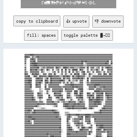
▓▓▓▓▓▓▓▓▓▓▓▓▓▓▓▓▓▓▓▓▓▓▓▓▓▓▓▓▓▓▓▓▓▓▓▓▓▓▓▓▓▓▓▓▓▓▓▓▓▓▓▓▓▓▓▓▓▓▓▓▓▓▓▓▓▓▓▓▓▓▓▓▓▓▓▓▓▓▓▓▓▓▓▓▓▓▓▓▓▓▓▓▓▓▓▓▓▓▓▓▓▓▓▓▓▓▓▓▓▓▓▓▓▓▓▓▓▓▓▓▓▓▓▓▓▓▓▓▓▓▓▓▓▓▓▓▓▓▓▓▓▓▓▓▓▓▓▓▓▓▓▓▓▓▓▓

▓▓▓▓▓▓▓▓▓▓▓▓▓▓▓▓▓▓▓▓▓▓▓▓▓▓▓▓▓▓▓▓▓▓▒▒▒▒▓▓▒▒░░  ░░▓▓  ▒▒▒▒▓▓░░░░▓▓▒▒▓▓▒▒▓▓▓▓▒▒▒▒▓▓▒▒▓▓▓▓▓▓▒▒▒▒░░▒▒░░▓▓▒▒▓▓▒▒▒▒▓▓▓▓▒▒▒▒▓▓▒▒▓▓▓▓▓▓▓▓▓▓▓▓▓▓▓▓▓▓▓▓▓▓▓▓▓▓▓▓▓▓▓▓▓▓▓▓

▓▓▓▓▓▓▓▓▓▓▓▓▓▓▓▓▓▓▓▓▓▓▓▓▓▓▓▓▓▓▓▓▓▓▒▒▓▓░░  ░░    ▓▓░░░░░░░░▒▒▒▒▒▒░░▒▒▒▒▓▓░░▒▒▒▒▒▒▒▒▒▒▒▒▒▒▒▒▒▒▒▒░░░░▓▓░░  ▒▒▒▒▓▓▒▒▒▒▒▒▒▒▒▒▓▓▓▓▓▓▓▓▓▓▓▓▓▓▓▓▓▓▓▓▓▓▓▓▓▓▓▓▓▓▓▓▓▓▓▓

▓▓▓▓▓▓▓▓▓▓▓▓▓▓▓▓▓▓▓▓▓▓▓▓▓▓▓▓▓▓▓▓▓▓▒▒▓▓▒▒▒▒▒▒▒▒▒▒▓▓▒▒▓▓▒▒▓▓▒▒▓▓▓▓▒▒▓▓▓▓▓▓░░▓▓▓▓▓▓▒▒▓▓▓▓▒▒▒▒▓▓▓▓▒▒▓▓▓▓▓▓▓▓▓▓▒▒▓▓▓▓▒▒▒▒▓▓▒▒▒▒▓▓▓▓▓▓▓▓▓▓▓▓▓▓▓▓▓▓▓▓▓▓▓▓▓▓▓▓▓▓▓▓▓▓

▓▓▓▓▓▓▓▓▓▓▓▓▓▓▓▓▓▓▓▓▓▓▓▓▓▓▓▓▓▓▓▓▓▓▓▓▓▓▓▓▓▓▓▓▓▓▓▓▓▓▓▓▓▓▓▓▓▓▓▓▓▓▓▓▓▓▓▓▓▓▓▓▓▓▓▓▓▓▓▓▓▓▓▓▓▓▓▓▓▓▓▓▓▓▓▓▓▓▓▓▓▓▓▓▓▓▓▓▓▓▓▓▓▓▓▓▓▓▓▓▓▓▓▓▓▓▓▓▓▓▓▓▓▓▓▓▓▓▓▓▓▓▓▓▓▓▓▓▓▓▓▓▓▓▓▓

▓▓▓▓▓▓▓▓▓▓▓▓▓▓▓▓▓▓▓▓▓▓▓▓▓▓▓▓▓▓▓▓▓▓▓▓▓▓▓▓▓▓▓▓▓▓▓▓▓▓▓▓▓▓▓▓▓▓▓▓▓▓▓▓▓▓▓▓▓▓▓▓▓▓▓▓▓▓▓▓▓▓▓▓▓▓▓▓▓▓▓▓▓▓▓▓▓▓▓▓▓▓▓▓▓▓▓▓▓▓▓▓▓▓▓▓▓▓▓▓▓▓▓▓▓▓▓▓▓▓▓▓▓▓▓▓▓▓▓▓▓▓▓▓▓▓▓▓▓▓▓▓▓▓▓▓

copy to clipboard
👍 upvote
👎 downvote
fill: spaces
toggle palette ▓→✊🏽
▓▓▓▓▓▓████▓▓▓▓▓▓▓▓▓▓▓▓▓▓▓▓▓▓▓▓▓▓▓▓▓▓▓▓▓▓▓▓▓▓▓▓▓▓▓▓▓▓▓▓▓▓▓▓▓▓▓▓▓▓▓▓▓▓▓▓▓▓▓▓▓▓▓▓▓▓▓▓▓▓▓▓▓▓▓▓▓▓▓▓▓▓

████▓▓░░▓▓▒▒▓▓██▓▓▓▓▓▓▓▓▓▓▓▓▓▓▓▓▓▓▓▓▓▓▓▓▓▓▓▓▓▓▓▓▓▓▓▓▓▓▓▓▓▓▓▓▓▓▓▓▓▓▓▓▓▓▓▓▓▓▓▓▓▓▓▓▓▓▓▓▓▓▓▓▓▓▓▓▓▓▓▓

▓▓░░  ▓▓██▓▓░░▓▓▓▓▓▓▓▓▓▓▓▓▓▓▓▓▓▓▓▓▓▓▓▓▓▓▓▓▓▓▓▓▓▓▓▓▓▓▓▓▓▓▓▓▓▓▓▓▓▓▓▓▓▓▓▓▓▓▓▓▓▓▓▓▓▓▓▓▓▓▓▓▓▓▓▓▓▓▓▓▓▓

▓▓    ▓▓▓▓██░░▓▓▓▓▓▓▓▓▓▓▓▓▓▓▓▓▓▓▓▓▓▓▓▓▓▓▓▓▓▓▓▓▓▓▓▓▓▓▓▓▓▓▓▓▓▓▓▓██▓▓██▓▓▓▓▓▓▓▓▓▓▓▓▓▓▓▓▓▓▓▓▓▓██░░▓▓

▓▓    ▓▓██████▓▓▓▓▓▓▓▓▓▓▓▓▓▓▓▓▓▓▓▓▓▓▓▓▓▓▓▓▓▓▓▓▓▓▓▓▓▓▓▓▓▓▓▓▓▓▓▓██░░▒▒▓▓▓▓▓▓▓▓▓▓▓▓▓▓▓▓▓▓▓▓██▓▓░░██

▒▒    ▓▓▓▓████▓▓▓▓▓▓▓▓▓▓▓▓▓▓▓▓▓▓▓▓▓▓▓▓▓▓▓▓▓▓▓▓▓▓▓▓▓▓▓▓▓▓▓▓▓▓▓▓▓▓▒▒▒▒▓▓▓▓▓▓▓▓▓▓▓▓▓▓▓▓▓▓▓▓▓▓▓▓▓▓▒▒

▓▓    ▓▓▓▓▓▓▓▓██░░▒▒▓▓▒▒▓▓▓▓▓▓▓▓░░██▓▓▒▒░░████▓▓▒▒▓▓▓▓▒▒▒▒▒▒▓▓▓▓▓▓░░██░░▓▓▓▓░░▒▒▓▓  ▓▓░░▓▓██▓▓▓▓

▓▓    ██▓▓▓▓██▒▒▒▒██▒▒  ██▒▒  ▓▓  ▒▒▓▓  ██  ██░░▓▓░░██████  ██▓▓░░  ▓▓  ▓▓▒▒▒▒██▒▒  ██    ▓▓▓▓▓▓

▓▓▒▒  ▓▓▓▓▓▓▓▓▓▓  ▓▓▒▒  ░░░░  ▒▒▓▓  ▓▓  ▓▓░░▓▓  ██  ▓▓░░▓▓▒▒░░▓▓██  ▓▓▒▒  ▓▓  ▓▓▓▓▒▒░░▓▓  ▓▓▒▒▓▓

██▓▓  ░░██▓▓██▓▓░░  ▓▓▓▓  ▓▓▓▓░░██░░  ░░▓▓  ▓▓░░░░▓▓  ██▓▓██  ▒▒██▒▒  ██▒▒░░░░  ▓▓▓▓  ██▓▓  ██▓▓

▓▓▓▓██  ░░██▓▓░░██▓▓▓▓▓▓▒▒████▓▓▓▓▓▓▓▓▒▒▒▒██▓▓██▓▓░░██▒▒▓▓██▓▓▓▓▓▓░░░░▓▓░░▓▓▓▓▓▓▓▓▓▓▓▓▓▓▓▓▓▓▓▓▓▓

▓▓▓▓▓▓▓▓    ▓▓██▓▓▓▓░░▒▒██░░██▓▓▓▓▓▓▓▓▓▓░░██▒▒▓▓▓▓  ▓▓▓▓▓▓██▓▓██▒▒  ██░░▓▓▓▓▓▓▓▓▓▓▓▓▓▓▓▓▓▓▓▓▓▓▓▓

▓▓▓▓████    ▓▓▓▓▓▓██  ██▓▓░░██▓▓▓▓▓▓▓▓████▓▓░░░░██░░▒▒▒▒▓▓░░▓▓▓▓    ██  ▓▓▓▓▓▓▓▓▓▓▓▓▓▓▓▓▓▓▓▓▓▓▓▓

▓▓▓▓██▓▓    ▓▓▓▓██▒▒  ▓▓██▒▒██▓▓▓▓▓▓▓▓▓▓░░▓▓░░▓▓░░▓▓▒▒░░░░░░▓▓▓▓  ░░▓▓▒▒▓▓▓▓▓▓▓▓▓▓▓▓▓▓▓▓▓▓▓▓▓▓▓▓

▓▓▓▓▓▓██    ██▓▓▓▓    ▓▓░░▓▓▓▓▓▓▓▓▓▓▓▓    ░░▓▓▓▓▓▓████▓▓▓▓▓▓▓▓▓▓    ▓▓▓▓▓▓▓▓██████▓▓▓▓▓▓▓▓▓▓▓▓▓▓

▓▓▓▓▓▓██    ▓▓▓▓▓▓    ██  ▓▓▓▓▓▓▓▓▓▓▓▓▓▓▒▒▓▓▓▓▓▓▓▓▓▓██▓▓██▓▓▓▓▓▓      ▓▓▓▓▓▓██▒▒▒▒▓▓▓▓██▓▓▓▓▓▓▓▓

▓▓▓▓▓▓▒▒        ▒▒░░  ▓▓▓▓▓▓  ▓▓▓▓▓▓▓▓▓▓▓▓  ██▓▓▓▓▓▓▓▓  ░░▓▓████    ░░▓▓▓▓▓▓░░▓▓▓▓▓▓▒▒▓▓▓▓▓▓▓▓▓▓

▓▓▓▓▓▓▓▓▒▒      ▒▒▒▒    ▓▓░░  ▓▓▓▓▓▓▓▓██▓▓  ▒▒▓▓▓▓▓▓  ████░░▓▓██            ██████▓▓▓▓▓▓▓▓▓▓▓▓▓▓

▓▓▓▓▓▓▓▓▓▓    ██▓▓▒▒  ░░▓▓░░    ██▓▓▓▓▓▓░░    ▓▓▓▓░░  ████░░██▓▓    ██▓▓░░▓▓░░▓▓▓▓▓▓██  ██▓▓▓▓▓▓

▓▓▓▓▓▓▓▓▓▓    ▓▓▓▓▓▓      ██    ▓▓▓▓▓▓██▓▓    ▓▓▓▓░░  ▒▒▓▓▓▓██▓▓    ▓▓▓▓██▓▓  ▓▓██▓▓▓▓  ▓▓██▓▓▓▓

▓▓▓▓▓▓▓▓██▒▒  ▒▒██▓▓      ██▓▓    ▓▓██▒▒▓▓    ██▓▓▒▒    ▓▓▓▓████    ▒▒██▒▒██░░████▓▓▓▓  ▒▒██▓▓▓▓

▓▓▓▓▓▓▓▓██▓▓    ▒▒░░    ▓▓▓▓▓▓    ░░▒▒▓▓██▓▓  ░░░░▓▓░░    ▓▓▒▒▓▓░░    ████▓▓▓▓████▓▓▓▓  ▒▒▓▓▓▓▓▓

▓▓▓▓▓▓▓▓▓▓▓▓▓▓▒▒▓▓▓▓░░  ▓▓▓▓▓▓██▒▒▒▒▓▓░░▒▒▓▓▒▒▒▒██▓▓▓▓▓▓░░▒▒██▓▓▒▒    ▓▓▓▓▓▓██████▓▓░░  ▓▓▓▓▓▓▓▓

▓▓▓▓▓▓▓▓▓▓▓▓▓▓██▓▓▓▓▓▓▒▒▓▓▓▓▓▓▓▓██▓▓      ▓▓████▓▓▓▓▓▓██▓▓██▓▓▓▓▓▓    ▓▓▓▓▓▓██▓▓██▓▓  ░░▓▓▓▓▓▓▓▓

▓▓▓▓▓▓▓▓▓▓▓▓██▒▒░░            ░░▒▒▓▓      ▓▓████▓▓▓▓██▓▓▓▓▓▓▓▓▓▓▓▓    ▓▓▓▓▓▓▓▓▓▓      ▓▓▓▓▓▓▓▓▓▓

▓▓▓▓▓▓▓▓▓▓    ░░░░▒▒▒▒░░                  ░░▒▒▓▓██▓▓██▓▓▓▓▓▓▓▓▓▓██▓▓░░▓▓██▒▒        ▓▓██▓▓▓▓▓▓▓▓

▓▓▓▓██▓▓░░██▓▓▓▓▓▓▓▓▓▓▓▓▓▓▓▓▓▓██▓▓▒▒░░                    ░░░░                  ░░██▓▓▓▓▓▓▓▓▓▓▓▓

▓▓▓▓▓▓▒▒▓▓██▓▓▓▓▓▓▓▓▓▓▓▓▓▓▓▓▓▓▓▓████▓▓      ▒▒▒▒░░                        ░░▓▓▓▓▓▓██▓▓▓▓▓▓▓▓▓▓▓▓

▓▓▓▓▓▓▓▓▓▓▓▓▓▓▓▓▓▓▓▓▓▓▓▓▓▓▓▓▓▓▓▓▓▓▓▓▓▓░░    ▒▒▓▓██▓▓▓▓▓▓████▓▓▓▓▓▓██████▓▓▓▓▓▓▓▓▓▓▓▓▓▓▓▓▓▓▓▓▓▓▓▓

▓▓▓▓████▓▓▓▓▓▓▓▓▓▓▓▓▓▓▓▓▓▓▓▓▓▓▓▓▓▓██▓▓▒▒      ▓▓██▒▒  ░░░░▓▓▓▓██  ████▓▓▒▒▓▓▓▓▓▓▓▓▓▓▓▓▓▓▓▓▓▓▓▓▓▓

▓▓▓▓▓▓▓▓████▓▓▓▓▓▓▓▓▓▓▓▓▓▓▓▓▓▓▓▓▓▓▓▓▓▓██      ██▓▓  ▒▒▓▓▓▓▓▓██▓▓  ▓▓▓▓▓▓    ██▓▓▓▓▓▓▓▓▓▓▓▓▓▓▓▓▓▓

▓▓▓▓██▒▒  ▓▓▓▓▓▓▓▓▓▓▓▓▓▓▓▓▓▓▓▓▓▓▓▓▓▓▓▓▓▓      ██░░  ▒▒▓▓▓▓▓▓░░▒▒  ▓▓▓▓██    ▓▓▓▓▓▓▓▓▓▓▓▓▓▓▓▓▓▓▓▓

▓▓▓▓▓▓▓▓  ▓▓▓▓▓▓▓▓▓▓▓▓▓▓▓▓▓▓▓▓▓▓▓▓▓▓▓▓▓▓      ▓▓▒▒    ▓▓▓▓██▓▓▓▓    ▓▓▓▓░░  ▒▒▓▓▓▓▓▓▓▓▓▓▓▓▓▓▓▓▓▓

▓▓▓▓▓▓▓▓▓▓▓▓▓▓▓▓▓▓▓▓▓▓▓▓▓▓▓▓▓▓▓▓▓▓▓▓▓▓▓▓      ▓▓▓▓    ░░▓▓▓▓▒▒▓▓░░      ▓▓    ██▓▓████▓▓▓▓▓▓▓▓▓▓

▓▓▓▓▓▓▓▓▓▓▓▓▓▓▓▓▓▓▓▓▓▓▓▓▓▓▓▓▓▓▓▓▓▓▓▓▓▓██      ▓▓██▓▓    ░░▓▓░░████▒▒▒▒██▓▓    ▒▒▓▓████▓▓▓▓▓▓▓▓▓▓

▓▓▓▓▓▓▓▓▓▓▓▓▓▓▓▓▓▓▓▓▓▓▓▓▓▓▓▓▓▓▓▓▓▓▓▓▓▓▓▓░░    ▓▓████▒▒    ░░████▓▓▓▓▓▓  ▒▒    ▓▓██▓▓░░██▓▓▓▓▓▓▓▓

▓▓▓▓▓▓▓▓▓▓▓▓▓▓▓▓▓▓▓▓▓▓▓▓▓▓▓▓▓▓▓▓▓▓▓▓▓▓██░░    ▓▓▓▓▓▓▓▓▓▓██▓▓▓▓▓▓▓▓▓▓▒▒██▓▓    ▓▓▓▓▓▓▓▓▓▓▒▒██▓▓▓▓

▓▓▓▓▓▓▓▓▓▓▓▓▓▓▓▓▓▓▓▓▓▓▓▓██▓▓▓▓▓▓▓▓▓▓▓▓▓▓      ████▓▓▓▓▓▓▓▓▓▓▓▓▓▓▓▓▓▓▒▒██░░    ▓▓▓▓▓▓      ▓▓▓▓▓▓

▓▓▓▓▓▓▓▓▓▓▓▓▓▓▓▓▓▓▓▓▓▓▓▓▓▓▒▒████▓▓▓▓▓▓▓▓      ▓▓▓▓▓▓▓▓▓▓▓▓▓▓▓▓▓▓▓▓▓▓        ░░██▓▓▓▓░░    ██▓▓▓▓
