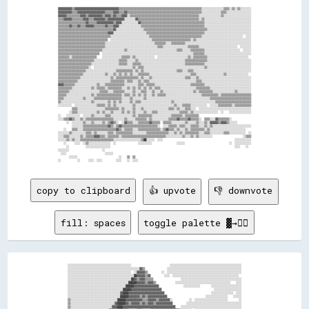
▓▓▓▓▓▓▓▓▓▓▒▒▓▓▓▓▓▓▓▓▓▓▓▓▓▓▓▓▓▓▓▓▓▓▓▓▓▓▓▓▓▓▓▓▒▒▒▒▒▒▒▒▒▒▒▒▒▒▒▒▒▒▒▒▒▒▒▒▒▒▒▒▒▒▒▒▒▒▒▒▒▒▒▒▒▒▒▒▒▒▒▒▒▒▒▒▒▒▒▒▒▒▒▒░░░░░░░░░░░░░░░░▒▒▒▒░░▒▒░░▒▒░░░░░░░░

▓▓▓▓▓▓▓▓▓▓▒▒▒▒▓▓▓▓▓▓▓▓▓▓▓▓▓▓▓▓▓▓▓▓▒▒▒▒▒▒▓▓▓▓▒▒▒▒▓▓▒▒▒▒▒▒▒▒▒▒▒▒▒▒▒▒▒▒▒▒▒▒▒▒▒▒▒▒▒▒▒▒▒▒▒▒▒▒▒▒▒▒▒▒▒▒▒▒▒▒▒▒▒▒░░░░░░░░░░░░░░▒▒▒▒░░░░░░░░░░░░░░░░░░

▓▓▓▓▓▓▒▒▒▒▒▒▒▒▒▒▓▓▓▓▒▒▓▓▓▓▓▓▓▓▓▓▒▒▓▓▓▓▒▒▓▓▒▒▒▒▓▓▓▓░░▒▒▒▒▒▒▒▒▒▒▒▒▒▒▒▒▒▒▒▒▒▒▒▒▒▒▒▒▒▒▒▒▒▒▒▒▒▒▒▒▒▒▒▒▒▒▒▒▒▒░░░░░░░░░░░░░░░░▒▒░░░░░░░░░░░░░░░░░░░░

▒▒▒▒▓▓▓▓▓▓▒▒▒▒▒▒▒▒▓▓▓▓▒▒▒▒▓▓▓▓▓▓▓▓▒▒▓▓▓▓▓▓▓▓▓▓▓▓░░░░░░░░▓▓▒▒▒▒▒▒▒▒▒▒▒▒▒▒▒▒▒▒▒▒▒▒▒▒▒▒▒▒▒▒▒▒▒▒▒▒▒▒▒▒▒▒▒▒░░▒▒░░░░░░░░░░░░░░░░░░░░░░░░░░░░░░░░░░

▒▒▒▒▒▒▒▒▒▒▒▒▒▒▒▒▒▒▒▒▓▓▒▒▒▒▒▒▓▓▓▓▓▓▓▓▓▓▓▓▒▒▓▓▓▓░░░░░░░░░░░░▓▓▒▒▒▒▒▒▒▒▒▒▒▒▒▒▒▒▒▒▒▒▒▒▒▒▒▒▒▒▒▒▒▒▒▒▒▒▒▒▒▒▒▒▒▒▒▒░░░░░░░░░░░░░░░░░░░░░░░░░░░░░░░░░░

▒▒▒▒▒▒▒▒▓▓▒▒▒▒▓▓▒▒▒▒▓▓▓▓▓▓▒▒▒▒▒▒▒▒▓▓▒▒▒▒▓▓▓▓░░░░░░░░░░░░░░░░▒▒▒▒▒▒▒▒▒▒▒▒▒▒▒▒▒▒▒▒▒▒▒▒▒▒▒▒▒▒▒▒▒▒▒▒▒▒▒▒▒▒▒▒▒▒░░░░░░░░░░░░░░░░░░░░░░░░░░░░░░░░░░

▒▒▒▒▒▒▒▒▒▒▒▒▒▒▒▒▒▒▒▒▒▒▒▒▒▒▒▒▒▒▒▒▒▒▒▒▒▒▒▒▓▓░░░░░░░░░░░░░░░░░░░░▒▒▒▒▒▒▒▒▒▒▒▒▒▒▒▒▒▒▒▒▒▒▒▒▒▒▒▒▒▒▒▒▒▒▒▒▒▒▒▒▒▒▒▒▒▒░░░░░░░░░░░░░░░░░░░░░░░░░░░░░░░░

▒▒▒▒▒▒▒▒▒▒▒▒▒▒▒▒▒▒▒▒▒▒▒▒▒▒▒▒▒▒▒▒▒▒▒▒▓▓▓▓░░░░░░░░░░░░░░░░░░░░░░░░▒▒▒▒▒▒▒▒▒▒▒▒▒▒▒▒▒▒▒▒▒▒▒▒▒▒▒▒▒▒▒▒▒▒▒▒▒▒▒▒▒▒░░░░░░░░░░░░░░░░░░░░░░░░░░░░░░░░░░

▒▒▒▒▒▒▒▒▒▒▒▒▒▒▒▒▒▒▒▒▒▒▒▒▒▒▒▒▒▒▒▒▒▒▒▒▒▒░░░░░░░░░░░░░░░░░░░░░░░░░░░░▒▒▒▒▒▒▒▒▒▒▒▒▒▒▒▒▒▒▒▒▒▒▒▒▒▒▒▒▒▒▒▒▒▒▒▒▒▒░░░░░░░░░░░░░░░░░░░░░░░░░░░░░░  ░░░░

▒▒▒▒▒▒▒▒▒▒▒▒▒▒▒▒▒▒▒▒▒▒▒▒▒▒▒▒▒▒▒▒▒▒▒▒  ░░░░░░░░░░░░░░░░░░░░░░░░░░░░░░▒▒▒▒▒▒▒▒▒▒▒▒▒▒▒▒▒▒▒▒▒▒▒▒▒▒▒▒░░▒▒░░░░░░░░░░░░░░░░░░░░░░░░░░░░░░░░░░░░░░░░

▒▒▒▒▒▒▒▒▒▒▒▒▒▒▒▒▒▒▒▒▒▒▒▒▒▒▒▒▒▒▒▒▒▒░░░░░░░░░░░░░░░░░░░░░░░░░░░░░░░░░░░░▒▒▒▒▒▒▒▒░░░░▒▒▒▒▒▒▒▒▒▒░░░░░░░░░░░░░░░░░░░░░░░░░░░░░░░░░░░░░░░░░░░░░░░░

▒▒▒▒▒▒▒▒▒▒▒▒▒▒▒▒▒▒▒▒▒▒▒▒▒▒▒▒▒▒▒▒▒▒░░░░░░░░░░░░░░░░░░░░░░░░░░░░░░░░░░░░░░▒▒▒▒░░░░░░░░░░░░░░░░░░▒▒▒▒▒▒▒▒░░░░░░░░░░░░░░░░░░░░░░░░░░░░  ░░░░░░░░

▒▒▒▒▒▒▒▒▒▒▒▒▒▒▒▒▒▒▒▒▒▒▒▒▒▒▒▒▒▒▒▒░░░░░░░░░░░░░░░░▒▒░░░░░░░░░░░░░░░░░░░░░░░░░░░░░░░░░░░░▒▒▒▒░░░░░░▒▒▒▒▒▒▒▒▒▒░░░░░░░░░░░░░░░░░░░░░░░░░░  ░░░░░░

▒▒▒▒▒▒▒▒▒▒▒▒▒▒▒▒▒▒▒▒▒▒▒▒▒▒▒▒▒▒  ░░░░░░░░░░░░░░░░░░░░░░░░░░░░░░░░░░░░░░░░░░░░░░░░░░░░░░░░░░░░░░░░░░▒▒▒▒▒▒▒▒░░░░░░░░░░░░░░░░░░░░░░░░░░░░░░░░░░

▒▒▒▒▒▒▒▒░░▒▒▒▒▒▒▒▒▒▒▒▒▒▒▒▒▒▒    ░░░░░░░░░░░░░░▒▒▒▒▒▒░░▒▒░░░░░░░░░░░░░░  ░░░░░░░░░░░░░░░░░░░░░░▒▒░░▒▒▒▒▒▒▒▒▒▒░░░░░░░░░░░░░░░░░░░░░░░░░░░░░░  

▒▒▒▒▒▒▒▒▒▒▒▒▒▒▒▒▒▒▒▒▒▒▒▒▒▒░░░░░░░░░░░░░░░░░░▒▒▒▒▒▒░░░░░░▒▒░░░░░░░░░░░░░░░░░░░░░░░░░░░░░░░░░░▒▒▒▒▒▒▒▒▒▒▒▒▒▒▒▒░░░░░░░░░░░░░░░░░░░░░░░░░░░░░░░░

▒▒▒▒▒▒▒▒▒▒▒▒▒▒▒▒▒▒▒▒▒▒▒▒░░░░░░░░░░░░░░░░░░░░▒▒▒▒▒▒░░░░▒▒▒▒▒▒░░░░░░░░░░░░░░░░░░░░░░░░░░░░░░░░▒▒▒▒▒▒▒▒▒▒▒▒▒▒░░░░░░░░░░░░░░░░░░░░░░░░░░░░░░░░░░

▒▒▒▒▒▒▒▒▒▒▒▒▒▒▒▒▒▒▒▒▒▒░░  ░░░░░░░░░░░░░░░░░░░░░░░░░░░░▒▒░░▒▒▒▒░░░░░░░░░░░░░░░░░░░░░░░░░░░░░░░░░░░░░░░░░░░░▒▒░░░░░░░░░░░░░░░░░░░░░░░░░░░░░░░░

▒▒▒▒▒▒▒▒▒▒▒▒▒▒▒▒▒▒▒▒░░░░░░░░░░░░░░░░░░░░░░▒▒▒▒▒▒▒▒▒▒▒▒░░▒▒░░▒▒░░░░░░░░░░░░░░░░░░░░░░░░▒▒▒▒░░░░▒▒▒▒░░░░░░░░░░░░░░░░░░░░░░░░░░░░░░░░░░░░░░░░░░

▒▒▒▒▒▒▒▒▒▒▒▒▒▒▒▒▒▒░░░░░░░░░░░░░░░░▒▒░░░░▒▒░░▒▒░░▒▒░░▒▒░░░░▒▒▒▒▒▒▒▒░░░░░░░░░░░░░░░░░░░░░░░░░░░░░░▒▒▒▒░░░░░░░░░░░░░░░░░░░░▒▒░░░░░░░░░░░░░░░░  

▒▒▒▒▒▒▒▒▒▒▒▒▒▒▒▒░░░░░░░░░░░░░░░░░░░░░░▒▒░░▒▒▒▒▒▒▒▒▒▒▒▒▒▒▒▒░░▒▒░░░░▒▒░░░░░░░░░░░░░░░░░░░░░░░░▒▒▒▒░░░░▒▒░░░░░░░░░░░░░░░░░░░░░░░░░░░░░░░░░░░░░░

▒▒▒▒▒▒▒▒▒▒▒▒▒▒░░░░░░░░░░░░░░░░░░░░░░░░▒▒▒▒▒▒▒▒▒▒░░▒▒▒▒░░░░▒▒░░▒▒▒▒░░░░░░░░░░░░░░░░░░░░░░░░░░░░░░░░░░▒▒▒▒░░░░░░░░░░░░░░░░░░░░░░░░░░░░░░░░░░░░

▓▓▓▓▒▒▒▒▒▒▒▒░░░░░░░░░░░░░░░░▒▒░░░░▒▒▒▒▒▒▒▒▒▒▒▒▒▒░░░░░░░░░░▒▒▒▒░░▒▒▒▒▒▒░░░░░░░░░░░░░░░░░░░░░░░░░░▒▒▒▒▒▒▒▒▒▒░░░░░░░░░░░░░░░░░░░░░░░░░░░░░░░░░░

▒▒▒▒▒▒▒▒▒▒░░░░░░░░░░░░░░▒▒░░▒▒▒▒▒▒░░▒▒▒▒▒▒▒▒▒▒░░░░▒▒░░▒▒░░▒▒░░▒▒░░▒▒░░▒▒▒▒░░░░░░░░░░░░░░░░░░░░░░░░░░▒▒▒▒▒▒▒▒▒▒░░░░░░░░░░░░░░░░░░░░░░░░░░░░░░

▒▒▒▒▒▒▒▒░░░░░░░░░░░░░░░░░░░░░░▒▒▒▒▒▒░░░░▒▒▒▒▒▒▒▒░░░░░░▒▒░░░░▒▒▒▒░░░░▒▒░░░░▒▒░░░░░░░░░░░░░░░░░░░░░░▒▒░░▒▒▒▒▒▒▒▒▒▒░░░░░░░░░░░░░░░░▒▒░░░░░░░░░░

▒▒▒▒▒▒░░░░░░░░░░░░░░░░░░▒▒░░▒▒▒▒▒▒▒▒▒▒▒▒▒▒▒▒▒▒░░▒▒▒▒░░▒▒░░▒▒░░▒▒░░░░▒▒░░▒▒▒▒▒▒░░░░░░░░░░░░░░░░░░░░░░░░░░▒▒▒▒▒▒▒▒▒▒▒▒░░▒▒▒▒▒▒▒▒▒▒▒▒▒▒▒▒▒▒▒▒▒▒

▒▒▒▒░░░░░░░░░░░░░░▒▒░░░░░░▒▒▒▒▒▒▒▒▒▒▒▒▒▒▒▒▒▒▒▒░░░░░░▒▒░░░░░░░░▒▒░░░░░░░░░░░░░░░░░░░░░░░░░░░░░░░░░░░░░░░░░░░░░░▒▒▒▒▒▒▒▒▒▒▒▒▒▒▒▒▒▒▒▒▒▒▒▒▒▒▒▒▒▒

▒▒░░░░░░░░░░░░░░░░░░░░░░▒▒░░░░░░░░░░▒▒░░▒▒░░▒▒░░░░░░▒▒░░▒▒▒▒░░░░░░░░░░░░░░░░░░░░░░▒▒░░░░░░░░░░░░░░░░░░░░░░░░░░░░░░▒▒▒▒▒▒▒▒▒▒▒▒▒▒▒▒▒▒▒▒▒▒▒▒▒▒

░░░░░░░░░░  ░░░░░░░░░░░░░░░░▒▒▒▒▒▒░░▒▒░░▒▒░░░░░░░░░░░░▒▒░░░░░░░░░░░░░░░░░░░░░░░░░░░░▒▒░░░░▒▒▒▒▒▒░░░░░░░░░░░░  ░░░░░░▒▒▒▒▒▒▒▒▒▒░░▒▒▒▒▒▒▒▒▒▒▒▒

          ▒▒▒▒░░░░░░░░░░░░░░░░░░░░▒▒▒▒▒▒▒▒▒▒░░▒▒░░░░░░▒▒░░░░▒▒░░░░░░░░░░░░░░░░░░▒▒▒▒░░▒▒░░░░▒▒▒▒░░░░  ░░░░░░░░░░░░░░░░░░░░░░░░░░░░░░░░░░░░░░

        ░░▒▒▒▒░░░░░░░░░░░░░░▒▒░░▒▒░░░░▒▒░░░░░░▒▒░░▒▒░░▒▒░░░░░░▒▒░░░░▒▒▒▒░░░░░░░░░░░░░░░░▒▒▒▒▒▒░░▒▒░░░░░░░░░░░░░░░░░░  ░░    ░░░░░░░░░░░░░░░░

░░    ░░░░░░░░░░  ░░░░░░▒▒░░░░░░░░▒▒▒▒░░░░░░░░░░░░░░░░▒▒░░▒▒▒▒▒▒▒▒▒▒░░░░░░░░░░░░░░▒▒▒▒▒▒▒▒░░▒▒▒▒▒▒▒▒▒▒                                      

░░░░▒▒▒▒▓▓▒▒░░░░▒▒░░▒▒▒▒▒▒▒▒▒▒▒▒▒▒▒▒▒▒▒▒░░░░░░░░▒▒░░░░░░▒▒▒▒▒▒▒▒░░▒▒░░░░░░░░░░░░▒▒▒▒▒▒▓▓▒▒▒▒▒▒▓▓▒▒▒▒▒▒░░  ▒▒▒▒░░░░▓▓▒▒▒▒▒▒▒▒░░              

      ░░  ░░░░░░░░▒▒░░░░▒▒░░░░░░▒▒░░▒▒▓▓▒▒░░  ░░▓▓▒▒▒▒░░░░▒▒▒▒▒▒▒▒▓▓▒▒▒▒▒▒  ▒▒▒▒▒▒░░░░░░░░░░▒▒░░░░░░▒▒░░░░▒▒░░▓▓▓▓▓▓▒▒▓▓▓▓▒▒░░░░░░          

          ░░░░░░░░▒▒▒▒▒▒▒▒▒▒▒▒▒▒▒▒▒▒▓▓▒▒░░▒▒▓▓▒▒▒▒▒▒▒▒▒▒▒▒▒▒▒▒▒▒▒▒▒▒▒▒▒▒░░  ░░░░▒▒▒▒▒▒░░▒▒▒▒░░░░▒▒▒▒▒▒░░░░▒▒░░▒▒░░░░░░░░░░░░░░░░░░░░░░░░░░░░

    ░░    ▒▒▒▒░░░░▒▒▒▒▒▒▒▒▒▒▒▒▒▒▒▒▒▒▒▒▒▒▒▒▓▓▒▒░░▒▒▒▒▒▒░░░░▒▒▒▒▒▒▒▒▒▒▒▒▒▒▒▒░░▒▒▓▓▒▒▒▒░░▒▒░░░░▒▒░░▒▒▒▒▒▒▒▒▒▒░░▒▒░░░░░░░░░░░░░░░░░░░░░░░░░░    

░░░░░░░░▒▒░░░░░░░░░░▒▒▒▒░░▒▒░░░░░░░░▒▒▒▒░░▒▒▒▒▒▒▒▒▒▒▒▒░░░░░░░░░░▒▒▒▒▒▒▒▒▒▒▒▒▒▒▒▒░░░░▒▒░░▒▒░░▒▒▒▒▒▒▒▒▒▒░░░░▒▒▒▒░░░░░░░░░░▒▒▒▒░░░░░░░░░░░░  ░░

░░░░▒▒▒▒░░░░░░░░▒▒░░▒▒▒▒▒▒▓▓▓▓▒▒▒▒░░▒▒▒▒▒▒▒▒░░▒▒▒▒▒▒▒▒▒▒▒▒▒▒▒▒▒▒▒▒▒▒▒▒▒▒▒▒▒▒▒▒░░░░░░░░░░░░▒▒░░░░▒▒░░▒▒░░░░░░░░░░                      ░░▒▒▒▒

░░░░░░▒▒░░▒▒░░░░▒▒▒▒▒▒▒▒▒▒▒▒▒▒▒▒▒▒▒▒▒▒▒▒░░░░░░░░░░░░░░░░░░░░▒▒██░░░░░░  ░░░░                                                    ░░░░░░░░░░░░

    ░░      ░░░░  ░░▒▒░░░░░░░░░░░░░░░░  ░░                ░░░░░░░░░░                  ░░░░░░                                ░░  ░░░░░░░░░░░░

      ░░            ░░░░░░░░░░░░░░░░░░                                                                                          ░░░░    ░░  

░░░░░░░░                        ░░                                                                                                          

  ░░░░                            ░░░░░░                                                                                                    

        ░░░░░░                              ░░    ▒▒  ▒▒                                                                                    

copy to clipboard
👍 upvote
👎 downvote
fill: spaces
toggle palette ▓→✊🏽
░░░░░░░░░░░░░░░░░░░░░░░░░░░░░░░░░░░░░░░░░░░░░░                            ░░░░░░░░░░░░░░░░░░░░░░░░░░░░░░░░░░░░░░░░░░░░░░░░░░░░

░░░░░░░░░░░░░░░░░░░░░░░░░░░░░░░░░░░░░░░░░░░░░░░░░░░░▓▓▒▒                ░░░░░░░░░░░░░░░░░░░░░░░░░░░░░░░░░░░░░░░░░░░░░░░░░░░░░░

░░░░░░░░░░░░░░░░░░░░░░░░░░░░░░░░░░░░░░░░░░░░░░  ░░▓▓▓▓▓▓▒▒          ░░  ░░░░░░░░░░░░░░░░░░░░░░░░░░░░░░░░░░░░░░░░░░░░░░░░░░░░░░

░░░░░░░░░░░░░░░░░░░░░░░░░░░░░░░░░░░░░░░░░░░░░░░░██▓▓▓▓▓▓▒▒▓▓          ░░░░  ░░░░░░░░░░░░░░░░░░░░░░░░░░░░░░░░░░░░░░░░░░░░░░░░  

░░░░░░░░░░░░░░░░░░░░░░░░░░░░░░░░░░░░░░░░░░░░░░██▓▓▒▒▓▓▓▓▒▒▒▒▒▒                    ░░░░░░░░░░░░░░░░░░░░░░░░░░░░░░░░░░░░░░░░░░░░

░░░░░░░░░░░░░░░░░░░░░░░░░░░░░░░░░░░░░░░░░░░░██████▓▓▓▓▓▓▒▒▓▓▓▓▒▒              ░░░░░░░░░░░░░░░░░░░░░░░░░░░░░░░░░░░░░░░░    ░░░░

░░░░░░░░░░░░░░░░░░░░░░░░░░░░░░░░░░░░░░░░░░██████▓▓▓▓▓▓▓▓▓▓▓▓▓▓▓▓▓▓                  ░░░░░░░░░░░░        ░░░░░░░░░░░░░░░░░░░░░░

░░░░░░░░░░░░░░░░░░░░░░░░░░░░░░░░░░░░░░░░██████▓▓▓▓▓▓▓▓▓▓▓▓▓▓▓▓▓▓▓▓▓▓                                      ░░░░░░░░░░░░░░░░░░░░

░░░░░░░░░░░░░░░░░░░░░░░░░░░░░░░░░░░░░░▓▓████▓▓▓▓▓▓▓▓▓▓▓▓▓▓▓▓▓▓▓▓▓▓▓▓▓▓                                  ░░░░░░░░░░░░░░░░  ░░░░

░░░░░░░░░░░░░░░░░░░░░░░░░░░░░░░░░░░░░░██████▓▓▓▓▓▓▓▓▒▒▓▓▒▒▓▓▓▓▓▓▓▓▓▓▓▓▓▓                            ░░░░░░░░░░░░░░░░    ░░░░░░

▒▒░░░░░░░░░░░░░░░░░░░░░░░░░░░░░░░░░░██████▓▓▓▓▓▓▓▓▓▓▓▓▒▒▒▒▓▓▓▓▓▓▒▒▓▓▓▓▓▓▓▓░░            ░░  ░░░░░░░░░░░░░░░░░░░░░░░░        ░░

▒▒░░░░░░░░░░░░░░░░░░░░░░░░░░░░░░░░▓▓██████▓▓▒▒▓▓▓▓▓▓▒▒▓▓▒▒▓▓▓▓▒▒▓▓▓▓▓▓▓▓▓▓▓▓          ░░░░░░░░░░░░░░░░░░░░░░░░░░░░░░░░░░░░░░░░

▒▒░░░░░░░░░░░░░░░░░░░░░░░░░░░░░░▓▓▓▓████▓▓▓▓▓▓▓▓▓▓▓▓▓▓▓▓▓▓▓▓▓▓▓▓▓▓▓▓▓▓▓▓▓▓▓▓▓▓    ░░░░░░░░░░░░░░░░░░░░░░░░░░░░░░░░░░░░░░░░░░░░
