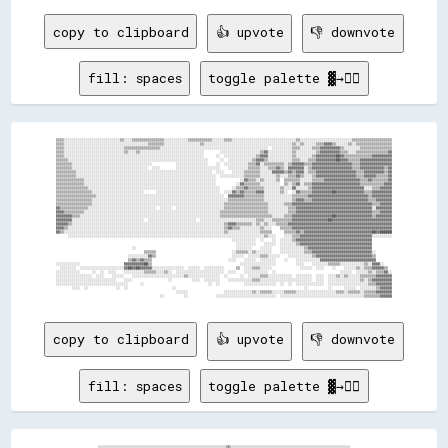
copy to clipboard
👍 upvote
👎 downvote
fill: spaces
toggle palette ▓→✊🏽
▒▒▒▒░░░░░░░░░░░░░░░░░░░░░░░░░░░░▒▒░░░░▒▒▒▒▒▒▒▒▒▒▒▒▒▒▒▒░░░░░░░░░░░░▒▒▒▒▒▒▒▒▒▒▒▒░░░░░░▒▒▒▒░░░░░░░░░░░░░░░░░░░░░░░░░░░░░░░░▒▒░░░░░░░░░░░░░░░░░░░░░░░░░░▒▒▒▒▒▒▒▒▒▒▒▒▒▒▒▒▒▒▒▒

▒▒▒▒░░░░░░░░░░░░░░░░░░░░░░░░░░░░░░░░░░░░░░░░░░▒▒▒▒▒▒▒▒░░░░░░░░░░░░░░░░░░▒▒░░░░░░░░░░░░░░░░░░░░░░░░░░░░░░░░░░░░░░░░░░░░▒▒░░▒▒░░░░░░▒▒▒▒▓▓▓▓▒▒░░░░░░▒▒░░▒▒▒▒▒▒▒▒▒▒▒▒▒▒▒▒▒▒

▒▒▒▒░░░░░░░░░░░░░░░░░░░░░░░░░░░░░░▒▒▒▒▒▒▒▒▒▒▒▒▒▒▒▒▒▒░░░░░░░░░░░░░░░░░░░░░░░░░░░░░░░░░░░░░░░░░░░░░░░░░░░░░░  ░░░░░░░░░░▒▒▒▒░░░░░░▒▒▒▒▓▓▓▓▓▓▓▓▓▓▒▒░░░░░░░░▒▒▒▒▒▒▒▒▒▒▒▒▒▒▒▒

▒▒▒▒░░░░░░░░░░░░░░░░░░░░░░░░░░░░░░▒▒░░░░▒▒░░░░░░░░░░░░░░░░░░░░░░░░░░░░░░░░        ░░░░░░░░░░░░░░░░░░░░▒▒▓▓░░░░░░░░░░░░▒▒░░░░░░░░░░▒▒▓▓▓▓▓▓▓▓▓▓▒▒▒▒░░░░▒▒▒▒▒▒▒▒▒▒▒▒▒▒▒▒▓▓

▒▒▒▒░░░░░░░░░░░░░░░░░░░░░░░░░░░░░░░░░░░░░░░░░░░░░░░░░░░░░░░░░░░░░░░░░░░░░░      ░░  ░░░░░░░░░░░░░░░░▒▒▓▓▓▓░░░░░░░░░░░░▒▒░░░░░░░░▒▒▓▓▓▓▓▓▓▓▓▓██▓▓▒▒▒▒▒▒▒▒▒▒▒▒▒▒▓▓▓▓▓▓▓▓▓▓

▒▒▒▒▒▒░░░░░░░░░░░░░░░░░░░░░░░░░░░░░░░░░░░░░░░░░░░░░░░░░░░░░░░░░░░░░░░░░░░░░░      ░░  ░░░░░░░░░░░░▒▒▓▓▓▓▒▒░░░░░░░░░░░░▒▒▒▒░░░░▒▒▒▒▓▓▓▓▓▓▓▓▓▓██▓▓▓▓▒▒▒▒▒▒▓▓▓▓▓▓▓▓▓▓▓▓▓▓▓▓

▒▒▒▒▒▒▒▒░░░░░░░░░░░░░░░░░░░░░░░░░░░░░░░░░░░░░░░░            ░░░░░░░░░░░░░░░░    ░░  ░░░░░░░░░░░░▒▒▒▒▓▓░░▒▒▒▒▒▒▒▒▒▒░░▒▒▓▓▓▓▓▓▒▒▒▒▓▓▓▓▓▓▓▓▓▓▓▓▓▓▓▓▓▓▓▓▒▒▒▒▓▓▓▓▓▓▓▓▓▓▓▓▓▓▓▓

▒▒▒▒▒▒▒▒░░░░░░░░░░░░░░░░░░░░░░░░░░░░░░░░░░░░░░  ░░░░        ░░░░░░░░░░░░░░░░░░░░░░    ░░░░░░░░░░▒▒▒▒▒▒░░░░▒▒▒▒▓▓▒▒░░▓▓▓▓▓▓▓▓░░▒▒▓▓▓▓▓▓▓▓▓▓▓▓▓▓▓▓▓▓▓▓▒▒▒▒▓▓▓▓▓▓▓▓▓▓▓▓▒▒▓▓

▒▒▒▒▒▒▒▒▒▒░░░░░░░░░░░░░░░░░░░░░░░░░░░░░░░░░░░░░░░░░░░░░░░░░░░░░░░░░░░░░░░░░░░░  ░░░░    ░░░░░░▒▒▒▒▒▒▒▒░░░░░░▓▓▓▓▓▓▒▒▓▓▒▒▓▓▓▓░░▒▒▒▒▓▓▓▓▓▓▓▓▓▓▓▓▓▓▓▓▓▓▓▓▒▒▒▒▓▓▓▓▓▓▓▓▓▓▒▒▓▓

▒▒▒▒▒▒▒▒▒▒░░░░░░░░░░░░░░░░░░░░░░░░░░░░░░░░░░░░░░░░░░░░░░░░░░░░░░░░░░░░░░░░░░░░░░  ░░░░░░░░░░░░▒▒▒▒▒▒▒▒░░░░░░░░▒▒░░░░▒▒▒▒▓▓▒▒░░░░▒▒▓▓▓▓▓▓▓▓▓▓▓▓▓▓▓▓▓▓▓▓▒▒▒▒▓▓▓▓▓▓▒▒▒▒▒▒▓▓

▒▒▒▒▒▒▒▒▒▒▒▒▒▒░░░░░░░░░░░░░░░░░░░░░░░░░░░░░░░░░░░░░░░░░░░░░░░░░░░░░░░░░░░░░░░░░░            ░░▓▓▒▒▒▒░░▒▒░░░░░░▒▒  ▒▒▒▒▒▒▒▒░░░░░░▒▒▒▒▒▒▓▓▓▓▓▓▓▓▓▓▓▓▓▓▓▓▓▓▒▒▒▒▓▓▒▒▒▒▒▒▒▒▓▓

▒▒▒▒▒▒▒▒▒▒▒▒▒▒░░░░░░░░░░░░░░░░░░░░░░░░░░░░░░░░░░░░░░░░░░░░░░░░░░░░░░░░░░░░░░░░░░          ░░▓▓▒▒▒▒▒▒▒▒░░░░░░░░░░  ▒▒░░▒▒▓▓░░▒▒▒▒▓▓▓▓▓▓▓▓▓▓▓▓▓▓▓▓▓▓▓▓▓▓▓▓▒▒▒▒▒▒▒▒▒▒▒▒▓▓▓▓

▒▒▒▒▒▒▒▒▒▒▒▒▒▒▒▒░░░░░░░░░░░░░░░░░░░░░░░░░░░░░░░░░░░░░░░░░░░░░░░░░░░░░░░░░░░░░░░░░░      ░░▒▒▒▒▓▓▒▒▒▒▒▒▒▒░░░░░░░░▒▒░░░░▓▓░░░░░░▒▒▓▓▓▓▓▓▓▓▓▓▓▓▓▓▓▓▓▓▓▓▓▓▓▓▓▓░░░░▒▒▒▒▓▓▓▓▓▓

▒▒▒▒▒▒▒▒▒▒▒▒▒▒▒▒▒▒░░░░░░░░░░░░░░░░░░░░░░░░░░      ░░░░░░░░░░░░░░░░░░░░░░░░░░░░░░░░  ░░░░▓▓▒▒▓▓▒▒▒▒▒▒▓▓▓▓░░░░░░░░▒▒░░  ░░▓▓▒▒▒▒▒▒▓▓▓▓▓▓▓▓▓▓██▓▓▓▓▓▓▓▓▓▓▓▓▓▓▒▒▒▒▓▓▓▓▓▓▓▓▓▓

▒▒▒▒▒▒▒▒▒▒▒▒▒▒▒▒▒▒▒▒░░░░░░░░░░░░░░░░░░░░░░░░░░░░░░░░░░░░░░░░░░░░░░░░░░░░░░░░░░░░░░░░  ▓▓▓▓▓▓▓▓▒▒▒▒▒▒▒▒▒▒░░░░░░░░░░░░░░▒▒▒▒▒▒▒▒▓▓▓▓▓▓▓▓▓▓▓▓▓▓▓▓▓▓▓▓▓▓▓▓▓▓▓▓▓▓▒▒▓▓▓▓▓▓▓▓▓▓

▒▒▒▒▒▒▒▒▒▒▒▒▒▒▒▒▒▒░░░░░░░░░░░░░░░░░░░░░░░░░░░░░░░░░░░░░░░░░░░░░░░░░░░░░░░░░░░░░░░░░░░░▒▒▒▒▒▒▒▒▒▒▒▒▒▒▒▒▒▒░░░░░░░░░░░░░░▒▒▓▓▓▓▒▒▒▒▓▓▓▓▓▓▓▓▓▓▓▓▓▓▓▓▓▓▓▓▓▓▓▓▓▓▓▓▒▒▒▒▓▓▓▓▓▓▓▓

▒▒▒▒▒▒▒▒▒▒▒▒▒▒▒▒▒▒░░░░░░░░░░░░░░░░░░░░░░░░░░░░░░░░░░░░░░░░░░░░░░░░░░░░░░░░░░░░░░░░░░▒▒▒▒▒▒▒▒▒▒▒▒▒▒▒▒▒▒▒▒▒▒░░░░░░░░▒▒▒▒▓▓▓▓▓▓▓▓▓▓▓▓▓▓▓▓▓▓▓▓▓▓▓▓▓▓▓▓▓▓▓▓▓▓▓▓▓▓▓▓▒▒▒▒▓▓▓▓▓▓

▓▓▒▒▒▒▒▒▒▒▒▒▒▒▒▒░░░░░░░░░░░░░░░░░░░░░░░░░░░░░░░░░░  ░░░░░░  ░░░░░░░░░░░░░░░░░░░░░░░░▒▒▒▒▒▒▒▒▒▒▒▒▒▒▒▒▒▒▒▒▒▒░░░░░░░░░░▒▒▒▒▓▓▓▓▓▓▓▓▓▓▓▓▓▓▓▓▓▓▓▓▓▓▓▓▓▓▓▓▓▓▓▓▓▓▓▓▓▓░░▓▓▓▓▓▓▓▓

▓▓▓▓▒▒▒▒▒▒▒▒▒▒░░░░░░░░░░░░░░░░░░░░░░░░░░░░░░░░░░░░░░░░░░░░░░░░░░░░░░░░░░░░░░░░░░░░▒▒▒▒▒▒▒▒▒▒▒▒▒▒▒▒▒▒▒▒▒▒▒▒░░░░░░░░░░▒▒▒▒▓▓▓▓▓▓▓▓▓▓▓▓▓▓▓▓▓▓▓▓▓▓▓▓▓▓▓▓▓▓▓▓▓▓▓▓▓▓▒▒▒▒▓▓▓▓▓▓

▓▓▓▓▓▓▓▓▒▒▒▒░░░░░░░░░░░░░░░░░░░░░░░░░░░░░░░░░░░░░░░░░░░░░░░░░░░░░░░░░░░░░░░░░░░░░░▒▒▒▒▒▒▒▒▒▒▒▒▒▒▒▒▒▒▒▒▒▒▒▒▒▒░░░░░░▒▒▒▒▓▓▓▓▓▓▓▓▓▓▓▓▓▓▓▓▓▓▓▓██▓▓▓▓▓▓▓▓▓▓▓▓▓▓▓▓▓▓▒▒▓▓▓▓▓▓▓▓

▓▓▓▓▓▓▓▓░░░░░░░░░░░░░░░░░░░░░░░░░░░░░░░░░░░░  ░░░░░░░░░░░░░░░░░░░░░░░░  ░░░░░░░░░░░░░░░░░░░░░░░░░░░░▒▒▒▒░░░░▒▒▒▒▒▒▒▒▒▒▓▓▓▓▓▓▓▓▓▓▓▓▓▓▓▓▓▓██▓▓▓▓▓▓▓▓▓▓▓▓▓▓▓▓▓▓▓▓▓▓▓▓▓▓▓▓▓▓

▓▓▓▓▓▓▒▒░░░░░░░░░░░░░░░░░░░░░░░░░░░░░░░░░░░░░░░░░░░░░░░░░░░░░░░░░░░░░░░░░░░░░░░░░░░░▒▒▓▓▓▓▒▒▒▒▒▒▒▒░░▒▒░░▒▒░░░░▒▒▒▒▒▒▓▓▓▓▓▓▓▓▓▓▓▓▓▓▓▓▓▓▓▓▓▓▓▓▓▓▓▓▓▓▓▓▓▓▓▓▓▓▓▓▓▓▓▓▓▓▓▓▓▓▓▓

▓▓▓▓▒▒░░░░░░░░░░░░░░░░░░░░░░░░░░░░░░░░░░░░░░░░░░░░░░░░░░░░░░░░░░░░░░░░░░░░░░░░░░░░░░▒▒▓▓▒▒▒▒░░░░░░░░░░▒▒░░░░    ▒▒▒▒▒▒▓▓▓▓▓▓▓▓▓▓▓▓▓▓▓▓▓▓▓▓▓▓▓▓▓▓▓▓▓▓▓▓▓▓▓▓▓▓▓▓▓▓▓▓▓▓▓▓▓▓

▓▓▒▒░░░░░░░░░░░░░░░░░░░░░░░░░░░░░░░░░░░░░░░░░░░░░░░░░░░░░░░░░░░░░░░░░░░░░░░░░░░░░░░░▒▒░░░░░░░░░░░░░░░░▒▒▒▒▒▒      ▒▒▒▒▒▒▓▓▒▒▓▓▓▓▓▓▓▓▓▓▓▓▓▓▓▓▓▓▓▓▓▓▓▓▓▓▓▓▓▓▓▓▓▓██▓▓██████

      ░░░░░░░░░░░░░░░░░░░░░░░░░░░░░░░░░░░░░░░░░░░░░░░░░░░░░░░░░░░░░░░░░░░░░░░░░░░░░░░░░░░░░░░░░░░░░░░░░░▒▒░░░░    ░░░░▒▒▒▒▓▓▓▓▓▓▓▓▓▓▓▓▓▓▓▓▓▓▓▓▓▓▓▓▓▓▓▓▓▓▓▓▓▓▓▓░░░░░░░░░░

                                                                                        ░░░░░░░░░░░░  ░░    ░░  ░░░░░░▒▒▓▓▓▓▓▓▓▓▓▓▓▓▓▓▓▓▓▓▓▓▓▓▓▓▓▓▓▓▓▓▓▓▓▓▓▓▓▓          

                                                                                          ░░░░░░░░░░    ░░░░░░  ░░░░░░░░▒▒▓▓▓▓▓▓▓▓▓▓▓▓▓▓▓▓▓▓▓▓▓▓▓▓▓▓▓▓▓▓▓▓▓▓▓▓          

                                      ░░                                                  ░░░░░░░░    ░░░░░░    ░░░░░░░░░░░░▒▒▓▓▓▓▓▓▓▓▓▓▓▓▓▓▓▓▓▓▓▓▓▓▓▓▓▓▓▓▓▓▓▓          

                                            ▒▒▒▒▒▒                                      ░░▒▒▒▒▒▒░░▒▒░░░░░░░░    ░░░░░░░░░░░░▒▒▒▒▓▓▓▓▓▓▓▓▓▓▓▓▓▓▓▓▓▓▓▓▓▓▓▓▓▓▓▓▓▓░░        

                                    ░░░░░░░░░░▓▓▒▒                                      ░░░░░░  ░░░░░░▒▒▒▒░░░░░░    ░░░░░░░░░░░░▒▒▓▓▓▓▓▓▓▓▓▓▓▓▓▓▓▓▓▓▓▓▓▓▓▓▓▓▓▓▒▒        

                                    ▒▒▓▓▒▒▓▓▒▒▒▒                                      ░░░░    ░░░░░░  ░░░░░░░░    ░░    ░░░░░░░░░░░░▓▓▓▓▓▓▓▓▓▓▓▓▓▓▓▓▓▓▓▓▓▓▓▓▓▓▓▓        

░░░░░░░░░░░░                      ▓▓▓▓▓▓▓▓▓▓██▒▒                                            ░░░░░░░░░░░░░░░░░░          ░░░░    ░░░░░░░░▒▒▒▒▒▒░░░░░░░░░░░░▒▒░░▓▓▓▓░░    

  ░░░░░░░░  ░░░░░░░░░░░░░░░░░░░░░░▓▓██▓▓██▓▓▓▓▓▓░░░░░░░░░░░░░░░░  ░░░░░░  ░░░░░░░░░░      ▒▒  ░░░░▒▒▒▒░░░░░░              ░░░░░░  ░░░░    ░░    ░░░░░░▒▒░░▒▒▒▒▓▓▓▓▓▓▒▒  

░░░░░░░░░░░░      ░░  ░░  ░░░░    ░░░░░░░░░░▒▒▒▒▒▒░░░░▒▒░░  ░░░░░░░░░░░░░░░░░░░░░░░░  ░░░░    ░░░░░░░░░░░░  ░░                                ░░░░░░  ░░░░░░▒▒░░▒▒▒▒▓▓░░

░░░░░░░░░░░░░░░░░░  ░░░░    ░░░░░░    ░░░░░░░░░░░░░░░░░░░░░░░░░░▒▒░░░░░░░░░░░░░░░░  ░░      ░░  ░░░░░░▒▒▒▒░░░░░░░░░░░░  ░░░░░░░░  ░░░░  ░░░░▒▒░░▒▒░░░░░░▒▒▒▒▒▒▒▒▓▓▓▓▓▓▓▓

░░░░░░░░░░░░░░░░░░░░░░░░░░░░░░    ░░░░                  ░░          ░░░░  ░░░░░░░░    ░░░░░░░░░░░░▒▒▒▒░░░░░░░░░░░░░░░░░░░░░░░░░░  ░░░░  ░░░░░░░░░░░░░░░░▒▒░░▒▒▓▓▓▓▓▓▓▓▓▓

░░░░░░░░░░░░░░░░░░░░░░░░░░░░░░░░░░░░      ░░                                ░░  ░░            ░░░░░░░░░░░░░░░░  ░░  ░░  ░░░░░░░░░░░░░░  ░░░░░░░░░░░░░░░░░░░░▒▒▒▒▓▓▓▓▓▓▓▓

        ░░░░  ░░              ░░  ░░                      ░░                                                                ░░          ░░      ░░░░░░  ░░░░░░░░▒▒▓▓▓▓▓▓

                                                            ░░░░░░                  ░░░░░░░░░░░░░░▒▒░░▒▒▒▒▒▒░░░░░░▒▒▒▒▒▒░░░░░░░░░░░░░░░░░░░░▒▒▒▒░░▒▒▒▒▒▒░░▒▒▒▒▒▒▓▓▓▓▓▓▓▓

copy to clipboard
👍 upvote
👎 downvote
fill: spaces
toggle palette ▓→✊🏽
░░░░░░░░░░░░░░░░░░░░░░░░░░░░░░░░░░░░░░░░░░░░░░░░░░░░░░░░░░░░░░░░▒▒░░░░░░░░░░░░░░░░░░░░░░░░░░░░░░░░░░░░░░░░░░░░░░░░░░░░░░░░░░░░
