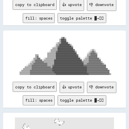
copy to clipboard
👍 upvote
👎 downvote
fill: spaces
toggle palette ▓→✊🏽
                                                  ▒▒▓▓░░                                                    

                                                ▒▒████▓▓                                                    

                                                ▒▒██████░░                                                  

                                            ░░▒▒▒▒████████░░                                                

                                            ▒▒▒▒████████████▒▒                                              

                                          ░░▒▒▓▓██████████████▒▒                                            

                                        ▒▒▒▒▒▒██████████████████                                            

                                      ▒▒▒▒▒▒▒▒██████████████████▓▓                  ░░▒▒░░                  

                                    ░░▒▒▒▒▒▒▓▓████████████████████▒▒              ░░▒▒▓▓▒▒                  

                                  ▒▒▒▒▒▒▒▒▒▒████████████████████████            ░░▒▒▓▓▓▓▓▓▒▒                

                    ▒▒▒▒          ▒▒▒▒▒▒▒▒▒▒████████████████████████▓▓          ▒▒▒▒▓▓▓▓▓▓▓▓                

                    ▒▒▓▓          ▒▒▒▒▒▒▒▒▒▒██████████████████████████░░      ░░▒▒▓▓▓▓▓▓▓▓▓▓                

                  ▒▒▒▒▓▓▓▓    ░░▒▒▒▒▒▒▒▒▒▒▒▒████████████████████████████░░  ░░▒▒▒▒▓▓▓▓▓▓▓▓▓▓▓▓░░            

                ░░▒▒▓▓▓▓▓▓▓▓░░▒▒▒▒▒▒▒▒▒▒▒▒████████████████████████████████░░▒▒▒▒▒▒▓▓▓▓▓▓▓▓▓▓▓▓▓▓            

              ░░▒▒▒▒▓▓▓▓▓▓▓▓▓▓▒▒▒▒▒▒▒▒▒▒▒▒████████████████████████████████▓▓▒▒▒▒▒▒▓▓▓▓▓▓▓▓▓▓▓▓▓▓▒▒          

            ░░▒▒▒▒▓▓▓▓▓▓▓▓▓▓▓▓▓▓▓▓▒▒▒▒▒▒▒▒██████████████████████████████████▒▒▒▒▓▓▓▓▓▓▓▓▓▓▓▓▓▓▓▓▓▓▒▒        

          ░░▒▒▒▒▓▓▓▓▓▓▓▓▓▓▓▓▓▓▓▓▓▓▒▒▒▒▒▒▓▓██████████████████████████████████▓▓▓▓▓▓▓▓▓▓▓▓▓▓▓▓▓▓▓▓▓▓▓▓▓▓      

        ▒▒▒▒▒▒▒▒▓▓▓▓▓▓▓▓▓▓▓▓▓▓▓▓▓▓▓▓▓▓▒▒████████████████████████████████████████▓▓▓▓▓▓▓▓▓▓▓▓▓▓▓▓▓▓▓▓▓▓      

      ▒▒▒▒▒▒▒▒▒▒▓▓▓▓▓▓▓▓▓▓▓▓▓▓▓▓▓▓▓▓▓▓▓▓████████████████████████████████████████▓▓▓▓▓▓▓▓▓▓▓▓▓▓▓▓▓▓▓▓▓▓▓▓    

    ▒▒▒▒▒▒▒▒▒▒▓▓▓▓▓▓▓▓▓▓▓▓▓▓▓▓▓▓▓▓▓▓▓▓▓▓████████████████████████████████████████▓▓▓▓▓▓▓▓▓▓▓▓▓▓▓▓▓▓▓▓▓▓▓▓▓▓  

  ▒▒▒▒▒▒▒▒▒▒▒▒▓▓▓▓▓▓▓▓▓▓▓▓▓▓▓▓▓▓▓▓▓▓▓▓▓▓▓▓██████████████████████████████████████▓▓▓▓▓▓▓▓▓▓▓▓▓▓▓▓▓▓▓▓▓▓▓▓▓▓  

copy to clipboard
👍 upvote
👎 downvote
fill: spaces
toggle palette ▓→✊🏽
░░░░░░░░░░░░░░░░░░░░░░░░░░░░░░░░░░░░░░░░░░░░░░░░░░░░░░░░░░░░░░░░░░░░░░░░░░░░░░░░░░░░░░░░░░░░░░░░░░░░░░░░░░░░░░░░░░░░░░░░░░░░░░░░░░░░░░░░░░░░░░░░░░░░░░░░░░░░░░░░░░░░░░░░░░░░

░░░░░░░░░░░░░░░░░░░░░░░░░░░░░░░░░░░░░░░░░░░░░░░░░░░░░░░░░░░░░░░░░░░░░░▒▒  ▒▒░░░░░░░░░░░░░░░░░░░░░░░░░░░░░░░░░░░░░░░░░░░░░░░░░░░░░░░░░░░░░░░░░░░░░░░░░░░░░░░░░░░░░░░░░░░░░░░░

░░░░░░░░░░░░░░░░░░░░░░░░░░░░░░░░░░░░░░░░░░░░░░░░░░░░░░░░░░░░░░░░░░░░▒▒    ░░░░░░░░░░░░░░░░░░░░░░░░░░░░░░░░░░░░░░░░░░░░░░░░░░░░░░░░░░░░░░░░░░░░░░░░░░░░░░░░░░░░░░░░░░░░░░░░░░

░░░░░░░░░░░░░░░░░░░░░░░░░░░░░░░░░░░░░░░░░░░░░░░░░░░░░░░░░░░░░░░░░░░░░░  ░░  ▒▒  ░░░░▒▒░░░░░░░░░░░░░░░░░░░░░░░░░░░░░░░░░░░░░░░░░░░░░░░░░░░░░░░░░░░░░░░░░░░░░░░░░░░░░░░░░░░░░░

░░░░░░░░░░░░░░░░░░░░░░░░░░░░░░░░░░░░░░░░░░░░░░░░░░░░░░░░░░░░░░░░░░░░▒▒▒▒            ▒▒░░░░░░░░░░░░░░░░░░░░░░░░░░░░░░░░░░░░░░░░░░░░░░░░░░░░░░░░░░░░░░░░░░░░░░░░░░░░░░░░░░░░░░

░░░░░░░░░░░░░░░░▒▒░░░░░░░░░░░░░░░░░░░░░░░░░░░░░░░░░░░░░░░░░░░░░░░░░░░░░░░░░░      ▒▒░░░░░░░░░░░░░░░░░░░░░░░░░░░░░░░░░░░░░░░░░░░░░░░░░░░░░░░░░░░░░░░░░░░░░░░░░░░░░░░░░░░░░░░░

░░░░░░░░░░░░░░▒▒░░░░░░░░░░░░░░░░░░░░░░░░░░░░░░░░░░░░░░░░░░░░░░░░░░░░░░░░░░░░▓▓▒▒░░░░░░░░░░░░░░░░░░░░░░░░░░░░░░░░░░░░░░░░░░░░░░░░░░░░░░░░░░░░░░░░░░░░░░░░░░░░░░░░░░░░░░░░░░░░

░░░░░░░░░░░░░░▒▒  ░░░░▒▒░░░░░░░░░░░░░░░░░░░░░░░░░░░░░░░░░░░░░░░░░░░░░░░░░░░░░░░░░░░░░░░░░░░░░░░░░░░░░░░░░░░░░░░░░░░░░░░░░░░░░░░░░░░░░░░░░░░░░░░░░░░░░░░░░░░░░░░░░░░░░░░░░░░░

░░░░░░░░░░░░▒▒  ░░  ▒▒  ░░░░░░░░░░░░░░░░░░░░░░░░░░░░░░░░░░░░░░░░░░░░░░░░░░░░░░░░░░░░░░░░░░░░░░░░░░░░░░░░░░░░░░░░░░░░░░░░░░░░░░░░░░░░░░░░░░░░░░░░░░░░░░░░░░░░░░░░░░░░░░░░░░░░

░░░░░░░░░░░░░░▒▒          ░░░░░░░░░░░░░░░░░░░░░░░░░░░░░░░░░░░░░░░░░░░░░░░░░░░░░░░░░░░░░░░░░░░░░░░░░░░░░░░░░░░░░░░░░░░░░░░░░░░░░░░░░░░░░░░░░░░░░░░░░░░░░░░░░░░░░░░░░░░░░░░░░░
