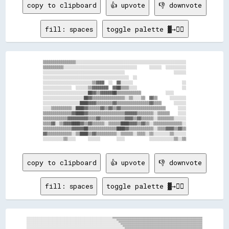
copy to clipboard
👍 upvote
👎 downvote
fill: spaces
toggle palette ▓→✊🏽
▒▒▒▒▒▒▒▒▒▒▒▒▒▒▒▒░░░░░░░░░░░░░░░░░░░░░░░░░░░░░░░░░░░░░░░░░░░░░░░░░░░░░░

▒▒▒▒▒▒▒▒▒▒░░░░░░░░░░░░░░░░░░░░░░░░░░░░░░░░░░░░      ░░░░░░  ░░░░░░░░░░

░░░░░░░░░░░░░░░░░░░░░░░░░░░░░░░░░░░░░░░░                        ░░░░░░

░░░░░░░░░░░░░░░░░░░░░░░░░░░░░░░░░░░░░░░░░░  ░░                        

░░░░░░░░░░░░░░░░░░░░░░░░▒▒▓▓▓▓  ░░  ▓▓░░░░░░                        ░░

░░░░░░░░░░░░░░  ░░░░░░▒▒▓▓▓▓▓▓▓▓  ▓▓██▒▒▒▒░░░░                      ░░

░░░░░░░░░░░░░░░░░░░░░░██▓▓▒▒▓▓▓▓▓▓██▒▒▒▒▒▒▒▒▒▒▒▒            ░░░░      

░░░░░░░░░░░░░░░░░░░░██▓▓▒▒▒▒▒▒▒▒▒▒▒▒▒▒▒▒░░▒▒░░░░▒▒  ▓▓▒▒      ░░░░░░░░

░░░░░░░░░░░░░░░░░░████▓▓▓▓▒▒▒▒▒▒▒▒▓▓▒▒▒▒▒▒▒▒▒▒▒▒▒▒▒▒▓▓▒▒▒▒      ░░░░░░

░░░░▒▒▒▒▒▒▒▒▒▒░░████▓▓▒▒▒▒▒▒▓▓▒▒▓▓▒▒▓▓▒▒▒▒▒▒▒▒▒▒▒▒▒▒▒▒▒▒▒▒▒▒      ░░░░

▒▒▒▒▒▒▒▒▒▒▒▒▒▒▓▓████▓▓▒▒▒▒▒▒▒▒▒▒▒▒▒▒▒▒▒▒▓▓▓▓▓▓▒▒▒▒▒▒▒▒░░▒▒▒▒▒▒    ░░░░

▒▒▒▒▒▒▒▒▒▒▒▒▓▓▓▓▓▓▓▓▓▓▒▒▒▒▓▓▒▒▒▒▒▒▒▒▒▒▒▒▓▓▓▓▒▒▓▓▒▒▒▒▒▒░░▒▒▒▒▒▒▒▒░░░░░░

▒▒▒▒▓▓░░▒▒▓▓▓▓████▓▓▒▒▓▓▒▒▒▒▒▒░░▒▒▒▒▒▒████▓▓▓▓▒▒▓▓▒▒░░▒▒▒▒▒▒▒▒▒▒▒▒▒▒░░

▒▒▒▒▒▒▒▒▒▒▒▒▒▒▓▓▓▓▓▓██▒▒▒▒▒▒▒▒▒▒▒▒▒▒████▓▓▒▒▒▒▒▒▒▒▒▒▒▒░░▒▒▒▒▓▓▓▓▒▒▓▓▒▒

▓▓▒▒▒▒▒▒▒▒▒▒▒▒░░▒▒████▒▒▓▓▒▒▒▒▒▒▒▒▒▒░░▒▒▒▒▒▒░░▒▒▒▒░░▒▒░░░░░░░░▒▒░░░░░░

copy to clipboard
👍 upvote
👎 downvote
fill: spaces
toggle palette ▓→✊🏽
░░░░░░░░░░░░░░░░░░░░░░░░░░░░░░░░░░░░░░░░░░░░░░░░░░░░░░░░░░░░░░░░░░░░░░░░░░░░░░░░░░░░▒▒▒▒▒▒▒▒▒▒▒▒▒▒▒▒▒▒▒▒▒▒▒▒▒▒▒▒▒▒▒▒▒▒▒▒▒▒▒▒▒▒▒▒▒▒▒▒▒▒▒▒▒▒▒▒▒▒▒▒▒▒▒▒▒▒▒▒▒▒▒▒▒▒▒▒▒▒▒▒▒▒▒▒▒▒▒▒
░░░░░░░░░░░░░░░░░░░░░░░░░░░░░░░░░░░░░░░░░░░░░░░░░░░░░░░░░░░░░░░░░░░░░░░░░░░░░░░░░░░░░░░░▒▒▒▒▒▒▒▒▒▒▒▒▒▒▒▒▒▒▒▒▒▒▒▒▒▒▒▒▒▒▒▒▒▒▒▒▒▒▒▒▒▒▒▒▒▒▒▒▒▒▒▒▒▒▒▒▒▒▒▒▒▒▒▒▒▒▒▒▒▒▒▒▒▒▒▒▒▒▒▒▒▒▒▒
░░░░░░░░░░░░░░░░░░░░░░░░░░░░░░░░░░░░░░░░░░░░░░░░░░░░░░░░░░░░░░░░░░░░░░░░░░░░░░░░░░░░░░░░░░▒▒▒▒▒▒▒▒▒▒▒▒▒▒▒▒▒▒▒▒▒▒▒▒▒▒▒▒▒▒▒▒▒▒▒▒▒▒▒▒▒▒▒▒▒▒▒▒▒▒▒▒▒▒▒▒▒▒▒▒▒▒▒▒▒▒▒▒▒▒▒▒▒▒▒▒▒▒▒▒▒▒
░░░░░░░░░░░░░░░░░░░░░░░░░░░░░░░░░░░░░░░░░░░░░░░░░░░░░░░░░░░░░░░░░░░░░░░░░░░░░░░░░░░░░░░░░░░░▒▒▒▒▒▒▒▒▒▒▒▒▒▒▒▒▒▒▒▒▒▒▒▒▒▒▒▒▒▒▒▒▒▒▒▒▒▒▒▒▒▒▒▒▒▒▒▒▒▒▒▒▒▒▒▒▒▒▒▒▒▒▒▒▒▒▒▒▒▒▒▒▒▒▒▒▒▒▒▒
░░░░░░░░░░░░░░░░░░░░░░░░░░░░░░░░░░░░░░░░░░░░░░░░░░░░░░░░░░░░░░░░░░░░░░░░░░░░░░░░░░░░░░░░░░░░░░▒▒▒▒▒▒▒▒▒▒▒▒▒▒▒▒▒▒▒▒▒▒▒▒▒▒▒▒▒▒▒▒▒▒▒▒▒▒▒▒▒▒▒▒▒▒▒▒▒▒▒▒▒▒▒▒▒▒▒▒▒▒▒▒▒▒▒▒▒▒▒▒▒▒▒▒▒▒
░░░░░░░░░░░░░░░░░░░░░░░░░░░░░░░░░░░░░░░░░░░░░░░░░░░░░░░░░░░░░░░░░░░░░░░░░░░░░░░░░░░░░░░░░░░░░░░░▒▒▒▒▒▒▒▒▒▒▒▒▒▒▒▒▒▒▒▒▒▒▒▒▒▒▒▒▒▒▒▒▒▒▒▒▒▒▒▒▒▒▒▒▒▒▒▒▒▒▒▒▒▒▒▒▒▒▒▒▒▒▒▒▒▒▒▒▒▒▒▒▒▒▒▒
░░░░░░░░░░░░░░░░░░░░░░░░░░░░░░░░░░░░░░░░░░░░░░░░░░░░░░░░░░░░░░░░░░░░░░░░░░░░░░░░░░░░░░░░░░░░░░░░░░▒▒▒▒▒▒▒▒▒▒▒▒▒▒▒▒▒▒▒▒▒▒▒▒▒▒▒▒▒▒▒▒▒▒▒▒▒▒▒▒▒▒▒▒▒▒▒▒▒▒▒▒▒▒▒▒▒▒▒▒▒▒▒▒▒▒▒▒▒▒▒▒▒▒
░░░░░░░░░░░░░░░░░░░░░░░░░░░░░░░░░░░░░░░░░░░░░░░░░░░░░░░░░░░░░░░░░░░░░░░░░░░░░░░░░░░░░░░░░░░░░░░░░░░░░░▒▒▒▒▒▒▒▒▒▒▒▒▒▒▒▒▒▒▒▒▒▒▒▒▒▒▒▒▒▒▒▒▒▒▒▒▒▒▒▒▒▒▒▒▒▒▒▒▒▒▒▒▒▒▒▒▒▒▒▒▒▒▒▒▒▒▒▒▒▒
░░░░░░░░░░░░░░░░░░░░░░░░░░░░░░░░░░░░░░░░░░░░░░░░░░░░░░░░░░░░░░░░░░░░░░░░░░░░░░░░░░░░░░░░░░░░░░░░░░░░░░░░░░░░▒▒▒▒▒▒▒▒▒▒▒▒▒▒▒▒▒▒▒▒▒▒▒▒▒▒▒▒▒▒▒▒▒▒▒▒▒▒▒▒▒▒▒▒▒▒▒▒▒▒▒▒▒▒▒▒▒▒▒▒▒▒▒▒
░░░░░░░░░░░░░░░░░░░░░░░░░░░░░░░░░░░░░░░░░░░░░░░░░░░░░░░░░░░░░░░░░░░░░░░░░░░░░░░░░░░░░░░░░░░░░░░░░░░░░░░░░░░░░░░░░░░░▒▒▒▒▒▒▒▒▒▒▒▒▒▒▒▒▒▒▒▒▒▒▒▒▒▒▒▒▒▒▒▒▒▒▒▒▒▒▒▒▒▒▒▒▒▒▒▒▒▒▒▒▒▒▒▒
░░░░░░░░░░░░░░░░░░░░░░░░░░░░░░░░░░░░░░░░░░░░░░░░░░░░░░░░░░░░░░░░░░░░░░░░░░░░░░░░░░░░░░░░░░░░░░░░░░░░░░░░░░░░░░░░░░░░░░▒▒▒▒▒▒▒▒▒▒▒▒▒▒▒▒▒▒▒▒▒▒▒▒▒▒▒▒▒▒▒▒▒▒▒▒▒▒▒▒▒▒▒▒▒▒▒▒▒▒▒▒▒▒
░░░░░░░░░░░░░░░░░░░░░░░░░░░░░░░░░░░░░░░░░░░░░░░░░░░░░░░░░░░░░░░░░░░░░░░░░░░░░░░░░░░░░░░░░░░░░░░░░░░░░░░░░░░░░░░░░░░░░░░░▒▒░░░░▒▒▒▒▒▒▒▒▒▒▒▒▒▒▒▒▒▒▒▒▒▒▒▒▒▒▒▒▒▒▒▒▒▒▒▒▒▒▒▒▒▒▒▒▒▒
░░░░░░░░░░░░░░░░░░░░░░░░░░░░░░░░░░░░░░░░░░░░░░░░░░░░░░░░░░░░░░░░░░░░░░░░░░░░░░░░░░░░░░░░░░░░░░░░░░░░░░░░░░░░░░░░░░░░░░░░░░░░░░░░░░▒▒▒▒▒▒▒▒▒▒▒▒▒▒▒▒▒▒▒▒▒▒▒▒▒▒▒▒▒▒▒▒▒▒▒▒▒▒▒▒▒▒
░░░░░░░░░░░░░░░░░░░░░░░░░░░░░░░░░░░░░░░░░░░░░░░░░░░░░░░░░░░░░░░░░░░░░░░░░░░░░░░░░░░░░░░░░░░░░░░░░░░░░░░░░░░░░░░░░░░░░░░░░░░░░░░░░░░░░░▒▒▒▒░░▒▒▒▒▒▒▒▒▒▒▒▒▒▒▒▒▒▒▒▒▒▒▒▒▒▒▒▒▒▒▒▒
░░░░░░░░░░░░░░░░░░░░░░░░░░░░░░░░░░░░░░░░░░░░░░░░░░░░░░░░░░░░░░░░░░░░░░░░░░░░░░░░░░░░░░░░░░░░░░░░░░░░░░░░░░░░░░░░░░░░░░░░░░░░░░░░░░░░░░░░░░░░░░▒▒▒▒▒▒▒▒▒▒▒▒▒▒▒▒▒▒▒▒▒▒▒▒▒▒▒▒▒▒
░░░░░░░░░░░░░░░░░░░░░░░░░░░░░░░░░░░░░░░░░░░░░░░░░░░░░░░░░░░░░░░░░░░░░░░░░░░░░░░░░░░░░░░░░░░░░░░░░░░░░░░░░░░░░░░░░░░░░░░░░░░░░░░░░░░░░░░░░░░░░░░░▒▒▒▒▒▒▒▒▒▒▒▒▒▒▒▒▒▒▒▒▒▒▒▒▒▒▒▒
░░░░░░░░░░░░░░░░░░░░░░░░░░░░░░░░░░░░░░░░░░░░░░░░░░░░░░░░░░░░░░░░░░░░░░░░░░░░░░░░░░░░░░░░░░░░░░░░░░░░░░░░░░░░░░░░░░░░░░░░░░░░░░░░░░░░░░░░░░░░░░░░░░░░░░░░░░▒▒▒▒▒▒▒▒▒▒▒▒▒▒▒▒▒▒
░░░░░░░░░░░░░░░░░░░░░░░░░░░░░░░░░░░░░░░░░░░░░░░░░░░░░░░░░░░░░░░░░░░░░░░░░░░░░░░░░░░░░░▒▒░░░░░░░░░░░░░░░░░░░░░░░░░░░░░░░░░░░░░░░░░░░░░░░░░░░░░░░░░░░░░░░░░░░░░░░░▒▒▒▒▒▒▒▒▒▒▒▒
░░░░░░░░░░░░░░░░░░░░░░░░░░░░░░░░░░░░░░░░░░░░░░░░░░░░░░░░░░░░░░░░░░░░░░░░░░░░░░░░░░░░░░▒▒▒▒▒▒░░░░░░░░░░░░░░░░░░░░░░░░░░░░░░░░░░░░░░░░░░░░░░░░░░░░░░░░░░░░░░░░░░░░░░░░░░░░░░▒▒
    ░░░░░░░░░░░░░░░░░░░░░░░░░░░░░░░░░░░░░░░░░░░░░░░░░░░░░░░░░░░░░░░░░░░░░░░░░░░░░░░░░░▒▒▒▒▒▒▒▒░░░░░░░░░░░░░░░░░░░░░░░░░░░░░░░░░░░░░░░░░░░░░░░░░░░░░░░░░░░░░░░░░░░░░░░░░░░░░░
    ░░░░░░░░░░░░░░░░░░░░░░░░░░░░░░░░░░░░░░░░░░░░░░░░░░░░░░░░░░░░░░░░░░░░░░░░░░░░░░░░▒▒▒▒▒▒▒▒▒▒▒▒░░░░░░░░░░░░░░░░░░░░░░░░░░░░░░░░░░░░░░░░░░░░░░░░░░░░░░░░░░░░░░░░░░░░░░░░░░░░
              ░░░░░░░░░░░░░░░░░░░░░░░░░░░░░░░░░░░░░░░░░░░░░░░░░░░░░░░░░░░░░░░░░░░░░░▒▒▒▒▒▒▒▒▒▒▒▒▓▓▒▒░░░░░░░░░░░░░░░░░░░░░░░░░░░░░░░░░░░░░░░░░░░░░░░░░░░░░░░░░░░░░░░░░░░░░░░░
                ░░░░░░░░░░░░░░░░░░░░░░░░░░░░░░░░░░░░░░░░░░░░░░░░░░░░░░░░░░░░░░░░░░▒▒░░▒▒▓▓▓▓▒▒▒▒▒▒▒▒▒▒░░░░░░░░░░░░░░░░░░░░░░░░░░░░░░░░░░░░░░░░░░░░░░░░░░░░░░░░░░░░░░░░░░░░░░
                  ░░░░░░░░░░░░░░░░░░░░░░░░░░░░░░░░░░░░░░░░░░░░░░░░░░░░░░░░░░░░░░░░▓▓▒▒▓▓▒▒▒▒▒▒▓▓▒▒▒▒▒▒▒▒▒▒░░░░░░░░░░░░░░░░░░░░░░░░░░░░░░░░░░░░░░░░░░░░░░░░░░░░░░░░░░░░░░░░░░
                          ░░░░░░░░░░      ░░░░░░░░░░░░░░░░░░░░░░░░░░░░░░░░░░░░░░░░▒▒▓▓▓▓▒▒▒▒▒▒▓▓▒▒▒▒▒▒▒▒▒▒▒▒░░░░░░░░░░░░░░░░░░░░░░░░░░░░░░░░░░░░░░░░░░░░░░░░░░░░░░░░░░░░░░░░
                                ░░░░░░░░░░░░░░░░░░░░░░░░░░░░░░░░░░░░░░░░░░░░░░░░░░▒▒▒▒▓▓▓▓▓▓▒▒▒▒▓▓▓▓▒▒▒▒▓▓▒▒▒▒░░░░░░░░░░░░░░░░░░░░░░░░░░░░░░░░░░░░░░░░░░░░░░░░░░░░░░░░░░░░░░
                                              ░░░░░░░░░░░░  ░░░░░░░░░░░░░░░░░░░░▒▒▒▒▒▒▓▓▓▓▒▒▓▓▓▓▒▒▓▓▓▓▒▒▒▒▒▒▒▒▒▒▒▒░░░░░░░░░░░░░░░░░░░░░░░░░░░░░░░░░░░░░░░░░░░░░░░░░░░░░░░░░░
                                              ░░░░░░  ░░░░░░░░░░░░░░░░░░░░░░░░▒▒▒▒▓▓▓▓▓▓▓▓▒▒▓▓▓▓▒▒▒▒▓▓▓▓▒▒▒▒▓▓▒▒▒▒▒▒░░░░░░░░░░░░░░░░░░░░░░░░░░░░░░░░░░░░░░░░░░░░░░░░░░░░░░░░
                                                      ░░░░░░░░░░░░░░░░░░░░░░░░▒▒▒▒▓▓▒▒▒▒▓▓▓▓▓▓▒▒▓▓▒▒▒▒▒▒▒▒▒▒▒▒▒▒▒▒▒▒▓▓░░░░░░░░░░░░░░░░░░░░░░░░░░░░░░░░░░░░░░░░░░░░░░░░░░░░░░
                                                  ░░  ░░░░░░░░░░░░░░░░░░░░░░▒▒▒▒▒▒▒▒▓▓▓▓▒▒▒▒▓▓▓▓▓▓▓▓▒▒▓▓▓▓▓▓▒▒▒▒▓▓▒▒▒▒▒▒▒▒░░░░░░░░░░░░░░░░░░░░░░░░░░░░░░░░░░░░░░░░░░░░░░░░░░
                                                    ░░░░░░░░░░░░░░░░░░░░░░░░░░▒▒▒▒▒▒▒▒▒▒▓▓▒▒▓▓▓▓▓▓▓▓▓▓▓▓▒▒▓▓▓▓▒▒▒▒▒▒▒▒▒▒▒▒▒▒░░░░░░░░░░░░░░░░░░░░░░░░░░░░░░░░░░░░░░░░░░░░░░░░
                                                  ░░░░░░░░░░░░░░░░░░░░░░░░░░░░▓▓▒▒▒▒▒▒▒▒▓▓▓▓▓▓▓▓▓▓▓▓▓▓▓▓▓▓▓▓▓▓▓▓▒▒▓▓▒▒▒▒▓▓▒▒▒▒░░░░░░░░░░░░░░░░░░░░░░░░░░░░░░░░░░░░░░░░░░░░░░
                                              ░░░░░░░░░░░░░░░░░░░░░░░░░░░░░░░░▓▓▓▓▓▓▒▒▓▓▓▓▒▒▒▒▓▓▓▓▒▒▒▒▓▓▒▒▒▒▓▓▓▓▒▒▒▒▒▒▒▒▒▒▒▒▒▒▓▓▒▒░░░░░░░░░░░░░░░░░░░░░░░░░░░░░░░░░░░░░░░░░░
                                            ░░░░░░░░░░░░░░░░░░░░░░░░░░░░░░░░▒▒▓▓▒▒▓▓▓▓▓▓▓▓▒▒▒▒▒▒▓▓▓▓▓▓▒▒▒▒▒▒▒▒▒▒▓▓▒▒▒▒▒▒▒▒▒▒▒▒▒▒▒▒▒▒░░░░░░░░░░░░░░░░░░░░░░░░░░░░░░░░░░░░░░░░
                                          ░░░░░░░░░░░░░░░░░░░░░░░░▒▒░░░░░░░░▓▓▒▒▓▓▓▓▒▒▓▓▓▓▒▒▓▓▓▓▒▒▓▓▒▒▓▓▓▓▓▓▒▒▒▒▒▒▓▓▒▒▒▒▒▒▒▒▒▒▒▒▒▒▒▒▒▒░░░░░░░░░░░░░░░░░░░░░░░░░░░░░░░░░░░░░░
                                      ░░░░░░░░░░░░░░░░░░░░░░░░░░░░░░░░▒▒▒▒▓▓░░▒▒▓▓▒▒▓▓▒▒▓▓▓▓▒▒▓▓▓▓▒▒▓▓▒▒▓▓▓▓▓▓▓▓▓▓▒▒▒▒▒▒▒▒▒▒▒▒▒▒▒▒▒▒▒▒▒▒░░░░░░░░░░░░░░░░░░░░░░░░░░░░░░░░░░░░
                                    ░░░░░░░░░░░░░░░░░░░░░░░░░░░░░░░░░░░░▓▓▓▓░░▒▒▓▓▓▓▓▓▓▓▓▓▒▒▒▒▓▓▓▓▓▓▓▓▓▓▒▒▒▒▒▒▓▓▓▓▓▓▒▒▒▒▒▒▒▒▒▒▒▒▒▒▒▒▒▒▒▒▒▒▒▒░░░░░░░░░░░░░░░░░░░░░░░░░░░░░░░░
                                  ░░░░░░▒▒░░░░░░░░░░░░░░░░▒▒░░░░░░░░░░▒▒▒▒▓▓▒▒▓▓▓▓▓▓▓▓▓▓▓▓▓▓▒▒▒▒▓▓▒▒▒▒▒▒▓▓▒▒▓▓▒▒▓▓▒▒▒▒▓▓▓▓▒▒▒▒▒▒▒▒▒▒▒▒▒▒▒▒▒▒▒▒░░░░░░░░░░░░░░░░░░░░░░░░░░░░░░
                                ░░░░░░░░░░░░░░░░▒▒░░░░░░░░░░░░░░░░░░░░░░▒▒▒▒▒▒▓▓▓▓▓▓▓▓▓▓▓▓▓▓▓▓▓▓▓▓▒▒▓▓▓▓▒▒▒▒▓▓▒▒▒▒▒▒▒▒▒▒▒▒▓▓▒▒▓▓▒▒▒▒▒▒▒▒▒▒▒▒▒▒▓▓░░░░░░░░░░░░░░░░░░░░░░░░░░░░
                            ░░░░░░░░░░░░░░░░░░░░░░░░░░░░░░░░░░░░░░░░░░▒▒░░▒▒▒▒▓▓▓▓▓▓▓▓▒▒▓▓▓▓▓▓▒▒▓▓▓▓▓▓▓▓▒▒▒▒▒▒▒▒▓▓▓▓▓▓▓▓▒▒▒▒▓▓▒▒▒▒▒▒▒▒▒▒▒▒▒▒▒▒▒▒▒▒▒▒░░░░░░░░░░░░░░░░░░░░░░░░
                          ░░░░░░░░░░▒▒░░▒▒░░░░▒▒░░░░░░░░░░░░░░░░░░░░░░▒▒▒▒▒▒▒▒▓▓▒▒▓▓▓▓▓▓▓▓▓▓▓▓▓▓▓▓▓▓▓▓▓▓▓▓▒▒▓▓▓▓▓▓▒▒▒▒▒▒▒▒▒▒▒▒▒▒▒▒▒▒▒▒▒▒▒▒▒▒▒▒▒▒▒▒▒▒▒▒░░░░░░░░░░░░░░░░░░░░░░
                        ░░░░░░░░░░░░░░▒▒░░░░░░░░░░░░░░▒▒░░░░  ░░░░░░▒▒▒▒▒▒▒▒▓▓▓▓▒▒▓▓▓▓▓▓▓▓▓▓▒▒▓▓▓▓▓▓▓▓▓▓▓▓▓▓▓▓▒▒▒▒▓▓▓▓▓▓▒▒▒▒▒▒▒▒▒▒▓▓▒▒▒▒▒▒▒▒▒▒▒▒▒▒▒▒▒▒▒▒░░░░░░░░░░░░░░░░░░░░
                      ░░░░░░░░▒▒░░░░░░░░▒▒▒▒░░░░░░░░░░░░░░░░░░░░░░░░▒▒▓▓▓▓▒▒▒▒▒▒▓▓▓▓▓▓▓▓▓▓▓▓▓▓▓▓▓▓▓▓▓▓▓▓▒▒▓▓▒▒▒▒▓▓▓▓▓▓▓▓▒▒▒▒▓▓▒▒▒▒▓▓▒▒▓▓▓▓▒▒▒▒▒▒▒▒▒▒▒▒▒▒▒▒▒▒░░░░░░░░░░░░░░░░
                  ░░░░░░░░░░░░░░▒▒░░░░░░░░░░░░░░░░░░▒▒░░░░░░  ░░░░░░░░▓▓▓▓░░▓▓▒▒▒▒▓▓▓▓▓▓▒▒▓▓▒▒▒▒▓▓▓▓▓▓▓▓▒▒▒▒▓▓▓▓▒▒▓▓▓▓▓▓▓▓▒▒▓▓▓▓▒▒▓▓▓▓▒▒▓▓▒▒▒▒▒▒▒▒▒▒▒▒▒▒▒▒▒▒▓▓░░░░░░░░░░░░░░
                ░░░░░░░░░░░░░░░░▒▒░░░░░░▒▒▒▒░░░░░░▒▒░░░░░░▒▒░░░░░░░░░░▒▒▓▓▓▓▓▓▓▓▓▓▓▓▓▓▓▓▓▓▓▓▓▓▒▒▓▓▒▒▒▒▓▓▓▓▓▓▓▓▓▓▓▓▓▓▓▓▓▓▒▒▒▒▓▓▒▒▓▓▓▓▒▒▒▒▓▓▓▓▒▒▒▒▒▒▒▒▒▒▒▒▒▒▒▒▒▒▓▓░░░░░░░░░░░░
              ░░░░░░░░░░░░░░░░░░░░░░░░░░▒▒░░░░░░▒▒░░░░░░░░░░░░░░░░░░▓▓░░▓▓▓▓▓▓▓▓▓▓▓▓▓▓▓▓▒▒▓▓▒▒▒▒▓▓▓▓▒▒▒▒▓▓▓▓▓▓▓▓▒▒▓▓▓▓▒▒▓▓▓▓▒▒▒▒▓▓▓▓▒▒▓▓▓▓▓▓▓▓▒▒▒▒▒▒▒▒▒▒▒▒▒▒▒▒▒▒▓▓▒▒░░░░░░░░
            ░░░░░░░░░░░░░░░░░░▒▒▒▒▒▒░░▒▒▒▒░░░░░░░░▒▒▒▒▒▒▒▒░░░░░░░░▒▒▒▒▓▓▓▓▓▓▓▓▒▒▓▓▓▓▒▒▓▓▓▓▓▓▓▓▓▓▓▓▓▓▓▓▓▓▓▓▓▓▓▓▓▓▒▒▓▓▓▓▓▓▓▓▓▓▓▓▓▓▒▒▒▒▒▒▓▓▓▓▓▓▓▓▒▒▒▒▒▒▒▒▒▒▒▒▒▒▒▒▒▒▒▒▒▒▒▒░░░░░░
        ░░░░░░░░░░░░░░▒▒░░▒▒▒▒▒▒░░░░░░▒▒▒▒▒▒▒▒▒▒▒▒░░░░▒▒░░▒▒░░░░░░▓▓░░▒▒▒▒▓▓▒▒▓▓▓▓▒▒▒▒▓▓▓▓▓▓▓▓▓▓▓▓▓▓▓▓▓▓▓▓▓▓▒▒▓▓▒▒▒▒▓▓▓▓▓▓▓▓▓▓▒▒▓▓▓▓▒▒▓▓▓▓▒▒▒▒▒▒▓▓░░▓▓▒▒▓▓▒▒▒▒▒▒▒▒▒▒▒▒▒▒▒▒░░
      ░░░░░░░░░░░░░░░░░░░░▒▒░░░░░░░░▒▒░░░░▒▒▒▒░░▒▒▒▒░░░░░░░░▒▒  ░░▓▓  ▓▓▒▒▒▒▓▓▓▓▓▓▒▒▓▓▓▓▓▓▒▒▓▓▓▓▓▓▓▓▓▓▓▓▓▓▓▓▓▓▓▓▓▓▒▒▓▓▓▓▓▓▓▓▓▓▒▒▓▓▓▓▒▒▓▓▒▒▒▒▓▓▒▒▒▒▒▒▒▒▒▒▒▒▓▓▓▓▒▒▒▒▒▒▒▒▒▒▒▒▒▒
    ▒▒░░░░░░▒▒▒▒░░░░░░░░▒▒▒▒▒▒░░░░░░▒▒▒▒▒▒▒▒▒▒░░▒▒░░▓▓▒▒░░░░░░▒▒░░▒▒░░▒▒▓▓▒▒▓▓▓▓▓▓▓▓▓▓▓▓▓▓▓▓▓▓▓▓▓▓▓▓▓▓▓▓▓▓▓▓▒▒▓▓▓▓▓▓▓▓▓▓▓▓▓▓▒▒▒▒▓▓▓▓▓▓▒▒▓▓▒▒▒▒▓▓░░▒▒▓▓▒▒▒▒▒▒▒▒▒▒▒▒▒▒▒▒▒▒▒▒▒▒
  ▒▒░░░░▒▒░░░░▒▒░░▒▒░░░░░░▒▒▒▒▒▒░░▒▒▒▒░░▓▓░░▒▒▒▒▒▒░░░░  ░░  ▓▓  ░░▒▒▒▒░░▓▓▒▒▒▒▓▓▒▒▓▓▓▓▓▓▒▒▓▓▒▒▒▒▓▓▒▒▓▓▓▓▓▓▓▓▓▓▓▓▓▓▒▒▒▒▓▓▓▓▓▓▒▒▒▒▒▒▒▒▒▒▓▓▓▓▒▒▓▓▓▓▓▓▓▓▓▓▓▓▒▒▒▒▒▒▒▒▒▒▓▓▒▒▒▒▒▒▒▒
▒▒░░░░░░░░░░░░░░▒▒░░▒▒▒▒░░▒▒░░▒▒▒▒▒▒▒▒▓▓░░▒▒░░▒▒░░░░▒▒▒▒░░▓▓▓▓▒▒▒▒▒▒▒▒░░▓▓▓▓██▓▓▓▓▓▓▓▓▓▓▓▓▒▒▓▓▒▒▓▓▓▓▒▒░░▒▒▒▒▓▓▒▒▓▓░░▓▓▓▓▓▓▒▒▒▒▓▓▓▓▓▓▓▓▓▓▒▒▒▒▒▒▒▒▓▓▒▒▓▓▓▓▒▒▓▓▒▒▒▒▒▒▒▒▒▒▓▓▒▒▒▒
▒▒░░░░░░▒▒░░░░░░░░░░░░░░░░░░▒▒▒▒▒▒▓▓▒▒▓▓░░▒▒▒▒░░░░░░    ░░▓▓▒▒░░▒▒▒▒████▓▓▓▓▓▓▓▓▓▓▓▓▓▓▓▓▓▓▒▒▓▓▓▓██▓▓██▓▓▓▓▓▓▓▓▓▓▓▓▓▓▒▒▓▓▒▒▓▓▓▓▒▒▓▓▓▓▒▒▒▒▒▒▓▓▓▓▓▓▒▒▓▓▓▓▒▒▓▓▓▓▒▒▒▒▒▒▒▒▒▒▒▒▒▒▒▒
░░░░░░░░░░░░░░░░▒▒▒▒▒▒▒▒░░▒▒░░▓▓▓▓▓▓▒▒▒▒▒▒░░▒▒░░░░░░░░▒▒  ▓▓░░░░▓▓░░▓▓▓▓▓▓▓▓▓▓██▓▓██▓▓▓▓▓▓▓▓▓▓▓▓▓▓██▓▓▓▓▓▓▓▓▓▓▓▓▓▓▓▓▓▓▓▓▓▓▓▓▓▓▓▓▒▒▓▓▓▓▓▓▒▒▒▒▒▒▒▒▒▒▒▒▓▓▓▓▒▒▓▓▓▓▓▓▒▒░░▒▒▒▒▒▒▒▒
░░░░░░░░▒▒░░░░▒▒░░▓▓▒▒░░▒▒▒▒▓▓▒▒▒▒▒▒░░░░▒▒▒▒░░▒▒░░░░▓▓▒▒  ▓▓░░▒▒▓▓▒▒▓▓▓▓▓▓▓▓▓▓▓▓▓▓████▓▓▓▓████████████▓▓██▓▓▓▓▓▓██▒▒██▒▒██▒▒▒▒▒▒░░▒▒▒▒▓▓▒▒▓▓▓▓▓▓▓▓▓▓▒▒▒▒▒▒▓▓▓▓▓▓▒▒▒▒▒▒▒▒▒▒▒▒
░░▒▒  ░░░░██▒▒▒▒▒▒▒▒▒▒░░░░▒▒▓▓  ░░░░░░▓▓██░░▒▒░░░░▓▓▓▓░░▒▒░░░░░░██████▓▓██▓▓▓▓▓▓▓▓▓▓██▓▓▓▓▒▒▒▒▓▓▓▓▒▒▓▓▓▓▓▓▒▒  ▓▓░░██▓▓▒▒▓▓▓▓░░▒▒▒▒▓▓▒▒░░░░▒▒░░▒▒▒▒▓▓▒▒▒▒▒▒▒▒▓▓▒▒▒▒▒▒▒▒▒▒▒▒▒▒
▒▒▒▒▒▒▒▒▒▒▓▓▒▒▒▒▒▒░░░░░░▒▒▒▒▒▒░░▒▒▒▒░░░░░░░░░░░░░░▒▒░░░░░░░░▒▒░░░░░░░░░░▒▒▓▓▓▓▒▒██░░▒▒░░▓▓▓▓▓▓▓▓▒▒▒▒▓▓▓▓▓▓░░  ▓▓▓▓▒▒▒▒▒▒▓▓▒▒▒▒▒▒▓▓▒▒▓▓░░  ▓▓▓▓▓▓▓▓▒▒░░░░▓▓░░░░░░▒▒░░▓▓░░░░░░
▒▒░░░░░░░░▒▒░░░░░░░░░░░░░░░░░░░░  ░░░░░░░░░░▓▓░░░░░░░░▒▒░░░░██░░░░▒▒░░░░░░░░    ▒▒  ░░░░░░      ░░▓▓  ░░░░░░░░░░░░  ░░░░░░  ░░  ░░░░  ░░   