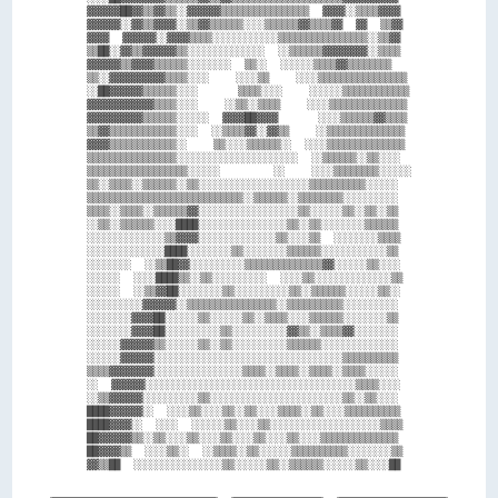
▓▓▓▓▓▓██▓▓▒▒▓▓▒▒░░▓▓▓▓▓▓▒▒▒▒▒▒▒▒▒▒▒▒▒▒▒▒  ▓▓▓▓░░▒▒▒▒▓▓▓▓

▓▓▓▓▓▓░░▓▓▒▒▓▓▓▓░░▒▒▓▓▒▒▒▒▒▒░░░░▒▒▒▒▒▒▓▓▒▒▒▒▓▓  ▓▓  ▒▒▓▓

▓▓▓▓  ▓▓▓▓▓▓░░▓▓▓▓▒▒▒▒░░░░░░░░░░░░▒▒▒▒▒▒▒▒▒▒▒▒▒▒▒▒░░▒▒▓▓

▒▒██░░▓▓▒▒▓▓▓▓▓▓▒▒░░░░░░░░░░░░░░  ░░▒▒▒▒▒▒▓▓▓▓▓▓▓▓░░▒▒▒▒

▓▓▓▓▓▓▒▒▓▓▓▓▒▒▒▒▒▒░░░░░░░░  ▒▒░░  ░░░░░░▒▒▒▒▓▓▒▒▒▒▒▒▒▒  

▒▒░░▓▓▓▓▓▓▓▓▓▓▒▒▒▒░░░░    ░░░░▒▒    ░░░░▒▒▒▒▒▒▒▒▒▒▒▒▒▒▒▒

░░██▓▓▓▓▓▓▒▒▒▒▒▒░░░░      ▒▒▒▒░░░░    ░░░░░░▒▒▒▒▒▒▒▒▒▒▒▒

▓▓▓▓▓▓▓▓▓▓▓▓▒▒▒▒░░░░    ░░▒▒░░▒▒▒▒    ░░░░▒▒▒▒▒▒▒▒▒▒▒▒▒▒

▓▓▓▓▓▓▓▓▓▓▒▒▒▒▒▒░░░░░░  ▓▓▓▓██▓▓▓▓      ░░░░▒▒▒▒▒▒▓▓▒▒▒▒

▒▒▓▓▒▒▒▒▒▒▒▒▒▒▒▒░░░░  ░░▒▒▒▒▓▓░░▓▓▒▒    ░░▒▒▒▒▒▒▒▒▒▒▒▒▒▒

▓▓▓▓▒▒▒▒▒▒▒▒▒▒▒▒░░    ▒▒░░░░▒▒▒▒▒▒░░  ░░░░▒▒▒▒▒▒▒▒▒▒▒▒▒▒

▒▒▒▒▒▒▒▒▒▒▒▒▒▒▒▒░░░░░░░░░░░░░░░░░░░░░░  ░░▒▒▒▒▒▒░░▒▒░░░░

▒▒▒▒▒▒▒▒▒▒▒▒▒▒▒▒▒▒░░░░░░        ░░    ░░░░▒▒▒▒▒▒▒▒░░░░░░

▒▒░░▒▒▒▒░░▒▒▒▒▒▒░░▒▒░░░░░░░░░░░░░░░░░░░░▒▒▒▒▒▒▒▒▒▒░░░░░░

▒▒▒▒▒▒▒▒▒▒▒▒▒▒▒▒▒▒▒▒▒▒▒▒▒▒▒▒░░▒▒▒▒▒▒░░▒▒▒▒▒▒▒▒░░░░░░░░░░

▒▒▒▒░░▒▒▒▒░░▒▒▒▒▒▒▓▓░░░░░░░░░░░░░░░░░░▒▒░░░░░░▒▒░░▒▒░░▒▒

░░▒▒░░▒▒▒▒▒▒░░░░████░░░░░░░░░░░░░░░░▒▒░░▒▒░░░░░░░░▒▒▒▒▒▒

░░░░░░░░░░░░░░▒▒▓▓▓▓░░░░░░░░░░░░░░▒▒░░░░▒▒  ░░░░░░░░▒▒▒▒

░░░░░░░░░░░░░░████░░░░░░░░▒▒░░░░░░░░▒▒▒▒▒▒░░░░░░░░░░░░▒▒

░░░░░░░░  ░░▒▒██▓▓░░░░░░░░░░▒▒▒▒▒▒▒▒▒▒▒▒▒▒▓▓░░░░░░▒▒░░░░

░░░░░░  ░░░░████▒▒░░▒▒░░░░░░░░░░  ░░░░▒▒░░░░░░░░░░░░░░▒▒

░░░░░░  ░░▒▒▓▓██░░░░░░░░▒▒░░░░░░░░░░▒▒░░▒▒▒▒▒▒░░░░░░▒▒░░

░░░░░░░░░░▓▓▓▓▓▓░░▒▒▒▒▒▒▒▒▒▒▒▒▒▒▒▒░░▒▒▒▒▒▒▒▒▒▒░░░░░░░░░░

░░░░░░░░▓▓▓▓██░░░░░░▒▒░░░░░░▒▒░░▒▒▒▒░░░░▒▒▒▒▒▒░░░░░░░░▒▒

░░░░░░░░▓▓▓▓██░░░░░░░░░░▒▒░░░░░░░░░░▓▓▒▒░░▒▒▒▒▓▓░░░░░░░░

░░░░░░▓▓▓▓▓▓▒▒░░░░░░▒▒░░▒▒░░░░░░░░░░▒▒▒▒▒▒░░░░░░░░░░░░░░

░░░░░░▓▓▓▓▓▓░░░░░░░░░░░░░░░░░░░░░░░░░░░░░░░░░░▒▒▒▒▒▒▒▒▒▒

▒▒▒▒▓▓▓▓▓▓▓▓░░░░░░░░░░░░░░░░▒▒▒▒░░▒▒▒▒░░▒▒▒▒░░▒▒▒▒░░░░░░

░░  ▓▓▓▓▓▓░░░░░░░░░░░░░░░░░░░░░░░░░░░░░░░░░░░░░░▒▒▒▒░░░░

░░▒▒▓▓▓▓▓▓░░░░░░░░░░▒▒░░░░░░░░░░░░░░░░░░░░░░░░▒▒░░▒▒░░░░

████▓▓▓▓▓▓░░  ░░░░▒▒░░░░▒▒░░▒▒░░░░▒▒▒▒░░▒▒░░░░▒▒▒▒▒▒▒▒▒▒

████▓▓▓▓░░  ░░░░  ░░░░░░▒▒░░░░▒▒░░░░░░░░░░░░░░░░░░░░▒▒▒▒

██▓▓▓▓▓▓▒▒░░▒▒░░░░▒▒░░░░▒▒░░░░▒▒░░░░▒▒░░░░▒▒▒▒▒▒▒▒▒▒▒▒▒▒

██▓▓▓▓▒▒  ░░░░▒▒░░  ░░▒▒▒▒░░▒▒░░░░░░▒▒▒▒▒▒▒▒▒▒░░░░░░░░▒▒
