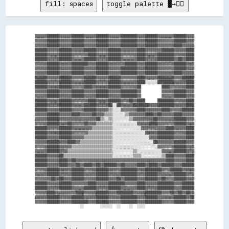
fill: spaces
toggle palette ▓→✊🏽
▓▓▓▓▓▓██████▓▓▓▓▓▓██████▓▓▓▓▓▓██████▓▓▓▓▓▓████████▓▓▓▓██████▓▓▓▓▓▓▓▓██████▓▓▓▓

▓▓▓▓▓▓██████▓▓▓▓▓▓██████▓▓▓▓▓▓██████▓▓▓▓▓▓████████▓▓▓▓██████▓▓▓▓▓▓▓▓██████▓▓▓▓

▓▓▓▓▓▓██████▓▓▓▓▓▓██████▓▓▓▓▓▓██████▓▓▓▓▓▓████████▓▓▓▓██████▓▓▓▓▓▓▓▓████▓▓▓▓▓▓

██████▓▓▓▓▓▓██████▓▓▓▓▓▓██████▓▓▓▓▓▓██████▓▓▓▓▓▓▓▓████▓▓▓▓▓▓▓▓██████▓▓▓▓▓▓████

██████▓▓▓▓▓▓██████▓▓▓▓▓▓▓▓████▓▓▓▓▓▓██████▓▓▓▓▓▓▓▓████▓▓▓▓▓▓████████▓▓▓▓▓▓████

██████▓▓▓▓▓▓██████▓▓▓▓▓▓██████▓▓▓▓▓▓██████▓▓▓▓▓▓▓▓████▓▓▓▓▓▓████████▓▓██▓▓████

▓▓▓▓▓▓██████▓▓▓▓▓▓████████▓▓▓▓██████▓▓▓▓▓▓▓▓██████▓▓▓▓██████▓▓▓▓▓▓▓▓██████▓▓▓▓

▓▓▓▓▓▓██████▓▓▓▓▓▓██████▓▓▓▓▓▓██████▓▓▓▓▓▓████████▓▓▓▓██████▓▓▓▓▓▓▓▓██████▓▓▓▓

▓▓▓▓▓▓██████▓▓▓▓▓▓██████▓▓▓▓▓▓██████▓▓▓▓▓▓████████▓▓▓▓██████▓▓▓▓▓▓▓▓████▓▓▓▓▓▓

██████▓▓▓▓▓▓██████▓▓▓▓▓▓██████▓▓▓▓▓▓██████▓▓▓▓▓▓▓▓████▓▓▓▓▓▓████████▓▓▓▓██████

██████▓▓▓▓▓▓██████▓▓▓▓▓▓██████▓▓▓▓▓▓██████▓▓▓▓▓▓▓▓████░░░░░░████████▓▓▓▓▓▓████

██████▓▓▓▓▓▓██████▓▓▓▓▓▓████▓▓▓▓▓▓▓▓██████▓▓▓▓▓▓▓▓██          ████▓▓▓▓▓▓▓▓████

▓▓▓▓▓▓██████▓▓▓▓▓▓██████▓▓▓▓▓▓██████▓▓▓▓▓▓████████▓▓          ▓▓▓▓▓▓██████▓▓▓▓

▓▓▓▓▓▓██████▓▓▓▓▓▓██████▓▓▓▓▓▓██████▓▓▓▓▓▓████████▓▓          ▓▓▓▓▓▓██████▓▓▓▓

██████▓▓▓▓▓▓██████▓▓▓▓▓▓▓▓████▓▓▓▓▓▓██████▓▓▓▓██▓▓████      ████████▓▓▓▓▓▓████

██████▓▓▓▓▓▓██████▓▓▓▓▓▓██████▓▓▓▓▓▓██░░██▓▓▓▓▓▓████████▓▓▓▓████████▓▓▓▓▓▓████

██████▓▓▓▓▓▓██████▓▓▓▓▓▓██████▓▓▓▓▓▓▒▒░░░░▓▓▓▓▓▓▓▓████▓▓▓▓▓▓▓▓████▓▓▓▓▓▓██████

▓▓▓▓▓▓██████▓▓▓▓▓▓████▓▓▓▓▓▓██▓▓▓▓▒▒▒▒░░░░░░▒▒▓▓▓▓▓▓▓▓████▓▓██▓▓▓▓▓▓████▓▓▓▓▓▓

▓▓▓▓▓▓██████▓▓▓▓▓▓▓▓▓▓▓▓▓▓▓▓▓▓██▒▒░░▒▒░░░░░░░░▒▒▓▓▓▓▓▓▓▓▓▓██▓▓▓▓▓▓▓▓██████▓▓▓▓

▓▓▓▓▓▓██████▓▓▓▓██▓▓▓▓▓▓██▓▓▓▓▒▒▒▒▒▒▒▒░░░░░░░░░░░░▓▓▓▓▓▓████▓▓▓▓▓▓▓▓██████▓▓▓▓

██████▓▓▓▓▓▓██████▓▓▓▓▓▓▓▓▓▓▒▒▒▒▒▒▒▒▒▒░░░░░░░░░░░░░░▓▓▓▓▓▓▓▓▓▓▓▓████▓▓▓▓▓▓████

██████▓▓▓▓▓▓██████▓▓▓▓▓▓▓▓▒▒▒▒▒▒▒▒▒▒▒▒░░░░░░░░░░░░░░░░▓▓▓▓▓▓████████▓▓▓▓▓▓████

██████▓▓▓▓▓▓██████▓▓▓▓▓▓▒▒▒▒▒▒▒▒▒▒▒▒▒▒░░░░░░░░░░░░░░░░░░▓▓▓▓████████▓▓▓▓▓▓████

▓▓▓▓▓▓██████▓▓▓▓████▓▓▒▒▒▒▒▒▒▒▒▒▒▒▒▒▒▒░░░░░░░░░░░░░░░░░░░░██▓▓▓▓▓▓▓▓██████▓▓▓▓

▓▓▓▓▓▓██████▓▓▓▓▓▓▒▒▒▒▒▒▒▒▒▒▒▒▒▒▒▒▒▒▒▒░░░░░░░░░░░░░░░░░░░░░░▓▓▓▓▓▓▓▓██████▓▓▓▓

▓▓▓▓▓▓██████▓▓▓▓▒▒▒▒▒▒▒▒▒▒▒▒▒▒▒▒▒▒▒▒▒▒░░░░░░░░░░▒▒░░░░░░░░░░░░▓▓▓▓▓▓██████▓▓▓▓

██████▓▓▓▓▓▓██▒▒▒▒▒▒▒▒▒▒▒▒▒▒▒▒▒▒▒▒▒▒▒▒░░░░░░░░░░▒▒▒▒░░░░░░░░░░▒▒████▓▓▓▓▓▓████

██████▓▓▓▓▓▓████▓▓██▓▓▓▓▓▓▓▓▓▓▓▓▓▓▓▓▓▓▓▓▓▓▓▓▓▓▓▓▓▓▓▓▓▓▓▓▓▓▓▓▓▓▓▓████▓▓▓▓▓▓████

██████▓▓▓▓▓▓████▓▓▓▓██▓▓████▓▓██▓▓██████▓▓██▓▓▓▓▓▓████▓▓████▓▓██████▓▓▓▓██████

▓▓▓▓▓▓██████▓▓▓▓▓▓██████▓▓▓▓▓▓██████▓▓▓▓▓▓████████▓▓▓▓████████▓▓▓▓██████▓▓▓▓▓▓

▓▓▓▓▓▓██████▓▓▓▓▓▓██████▓▓▓▓▓▓██████▓▓▓▓▓▓████████▓▓▓▓██████▓▓▓▓▓▓▓▓██████▓▓▓▓

▓▓▓▓▓▓▓▓██▓▓██▓▓▓▓██████▓▓▓▓▓▓██████▓▓▓▓██▓▓██████▓▓▓▓██████▓▓██▓▓▓▓██████▓▓▓▓

██████▓▓▓▓▓▓██████▓▓▓▓▓▓▓▓████▓▓▓▓▓▓████████▓▓▓▓▓▓████▓▓▓▓▓▓████████▓▓▓▓██████

██████▓▓▓▓▓▓██████▓▓▓▓▓▓██████▓▓▓▓▓▓██████▓▓▓▓▓▓▓▓████▓▓▓▓▓▓████████▓▓▓▓██████

▓▓▓▓▓▓████▓▓▓▓▓▓▓▓▓▓████▓▓▓▓▓▓██████▓▓▓▓████████▓▓▓▓▓▓████████▓▓▓▓██▓▓██▓▓██▓▓

▓▓▓▓▓▓██████▓▓▓▓▓▓██████▓▓▓▓▓▓██████▓▓▓▓▓▓████████▓▓▓▓██████▓▓▓▓▓▓▓▓██████▓▓██

▓▓▓▓▓▓██████▓▓▓▓▓▓████████▓▓▓▓██████▓▓▓▓▓▓████████▓▓▓▓████████▓▓▓▓▓▓██████▓▓▓▓
