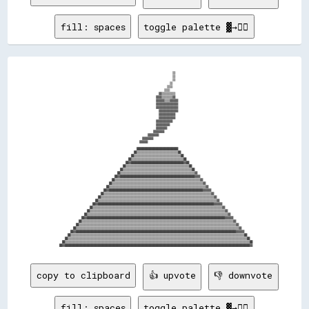
fill: spaces
toggle palette ▓→✊🏽
                                                                                    ▒▒                                                        

                                                                                    ▒▒                                                        

                                                                                    ▒▒                                                        

                                                                                  ▒▒                                                          

                                                                                ▒▒▒▒                                                          

                                                                              ▒▒▒▒                                                            

                                                                          ▓▓▒▒▒▒▒▒▒▒▒▒                                                        

                                                                        ▓▓▓▓▒▒▒▒▒▒▒▒▓▓                                                        

                                                                        ▓▓▓▓▓▓▒▒▒▒▓▓▓▓▓▓                                                      

                                                                        ▓▓▓▓▓▓▓▓▓▓▓▓▓▓▓▓                                                      

                                                                        ▓▓▓▓▓▓▓▓▓▓▓▓▓▓▓▓                                                      

                                                                          ▓▓▓▓▓▓▓▓▓▓▓▓▓▓                                                      

                                                                          ▓▓▓▓▓▓▓▓▓▓▓▓                                                        

                                                                          ▓▓▓▓▓▓▓▓▓▓▓▓                                                        

                                                                        ▓▓▓▓▓▓▓▓▓▓▓▓                                                          

                                                                        ▓▓▓▓▓▓▓▓▓▓                                                            

                                                                        ▓▓▓▓▓▓▓▓                                                              

                                                                      ▓▓▓▓▓▓▓▓                                                                

                                                                  ▓▓▓▓▓▓▓▓                                                                    

                                                              ▓▓▓▓▓▓▓▓                                                                        

                                                            ▓▓▓▓▓▓                                                                            

                                                          ██████████████████████████████                                                      

                                                        ██▒▒▒▒▒▒▒▒▒▒▒▒▒▒▒▒▒▒▒▒▒▒▒▒▒▒▒▒▒▒██                                                    

                                                      ██▒▒▒▒▒▒▒▒▒▒▒▒▒▒▒▒▒▒▒▒▒▒▒▒▒▒▒▒▒▒▒▒▒▒██                                                  

                                                    ██▒▒▒▒▒▒▒▒▒▒▒▒▒▒▒▒▒▒▒▒▒▒▒▒▒▒▒▒▒▒▒▒▒▒▒▒▒▒██                                                

                                                  ██▓▓██████████████████████████████████████▓▓██                                              

                                                ██▒▒▒▒▒▒▒▒▒▒▒▒▒▒▒▒▒▒▒▒▒▒▒▒▒▒▒▒▒▒▒▒▒▒▒▒▒▒▒▒▒▒▒▒▒▒██                                            

                                              ██▒▒▒▒▒▒▒▒▒▒▒▒▒▒▒▒▒▒▒▒▒▒▒▒▒▒▒▒▒▒▒▒▒▒▒▒▒▒▒▒▒▒▒▒▒▒▒▒▒▒██                                          

                                            ██▒▒▒▒▒▒▒▒▒▒▒▒▒▒▒▒▒▒▒▒▒▒▒▒▒▒▒▒▒▒▒▒▒▒▒▒▒▒▒▒▒▒▒▒▒▒▒▒▒▒▒▒▒▒▓▓                                        

                                          ██▓▓██████████████████████████████████████████████████████▓▓▓▓                                      

                                        ██▒▒▒▒▒▒▒▒▒▒▒▒▒▒▒▒▒▒▒▒▒▒▒▒▒▒▒▒▒▒▒▒▒▒▒▒▒▒▒▒▒▒▒▒▒▒▒▒▒▒▒▒▒▒▒▒▒▒▒▒▒▒▓▓                                    

                                      ██▒▒▒▒▒▒▒▒▒▒▒▒▒▒▒▒▒▒▒▒▒▒▒▒▒▒▒▒▒▒▒▒▒▒▒▒▒▒▒▒▒▒▒▒▒▒▒▒▒▒▒▒▒▒▒▒▒▒▒▒▒▒▒▒▒▒▓▓                                  

                                    ██▒▒▒▒▒▒▒▒▒▒▒▒▒▒▒▒▒▒▒▒▒▒▒▒▒▒▒▒▒▒▒▒▒▒▒▒▒▒▒▒▒▒▒▒▒▒▒▒▒▒▒▒▒▒▒▒▒▒▒▒▒▒▒▒▒▒▒▒▒▒▓▓                                

                                  ██▓▓████████████████████████████████████████████████████████████████████▓▓▓▓▓▓                              

                                ██▒▒▒▒▒▒▒▒▒▒▒▒▒▒▒▒▒▒▒▒▒▒▒▒▒▒▒▒▒▒▒▒▒▒▒▒▒▒▒▒▒▒▒▒▒▒▒▒▒▒▒▒▒▒▒▒▒▒▒▒▒▒▒▒▒▒▒▒▒▒▒▒▒▒▒▒▒▒▓▓                            

                              ██▒▒▒▒▒▒▒▒▒▒▒▒▒▒▒▒▒▒▒▒▒▒▒▒▒▒▒▒▒▒▒▒▒▒▒▒▒▒▒▒▒▒▒▒▒▒▒▒▒▒▒▒▒▒▒▒▒▒▒▒▒▒▒▒▒▒▒▒▒▒▒▒▒▒▒▒▒▒▒▒▒▒▓▓                          

                            ██▒▒▒▒▒▒▒▒▒▒▒▒▒▒▒▒▒▒▒▒▒▒▒▒▒▒▒▒▒▒▒▒▒▒▒▒▒▒▒▒▒▒▒▒▒▒▒▒▒▒▒▒▒▒▒▒▒▒▒▒▒▒▒▒▒▒▒▒▒▒▒▒▒▒▒▒▒▒▒▒▒▒▒▒▒▒▓▓                        

                          ██▓▓████████████████████████████████████████████████████████████████████████████████████▓▓▓▓▓▓                      

                        ██▒▒▒▒▒▒▒▒▒▒▒▒▒▒▒▒▒▒▒▒▒▒▒▒▒▒▒▒▒▒▒▒▒▒▒▒▒▒▒▒▒▒▒▒▒▒▒▒▒▒▒▒▒▒▒▒▒▒▒▒▒▒▒▒▒▒▒▒▒▒▒▒▒▒▒▒▒▒▒▒▒▒▒▒▒▒▒▒▒▒▒▒▒▒▓▓                    

                      ██▒▒▒▒▒▒▒▒▒▒▒▒▒▒▒▒▒▒▒▒▒▒▒▒▒▒▒▒▒▒▒▒▒▒▒▒▒▒▒▒▒▒▒▒▒▒▒▒▒▒▒▒▒▒▒▒▒▒▒▒▒▒▒▒▒▒▒▒▒▒▒▒▒▒▒▒▒▒▒▒▒▒▒▒▒▒▒▒▒▒▒▒▒▒▒▒▒▒▓▓                  

                    ██▒▒▒▒▒▒▒▒▒▒▒▒▒▒▒▒▒▒▒▒▒▒▒▒▒▒▒▒▒▒▒▒▒▒▒▒▒▒▒▒▒▒▒▒▒▒▒▒▒▒▒▒▒▒▒▒▒▒▒▒▒▒▒▒▒▒▒▒▒▒▒▒▒▒▒▒▒▒▒▒▒▒▒▒▒▒▒▒▒▒▒▒▒▒▒▒▒▒▒▒▒▒▓▓                

                  ██▓▓████████████████████████████████████████████████████████████████████████████████████████████████████▓▓▓▓▓▓              

                ██▒▒▒▒▒▒▒▒▒▒▒▒▒▒▒▒▒▒▒▒▒▒▒▒▒▒▒▒▒▒▒▒▒▒▒▒▒▒▒▒▒▒▒▒▒▒▒▒▒▒▒▒▒▒▒▒▒▒▒▒▒▒▒▒▒▒▒▒▒▒▒▒▒▒▒▒▒▒▒▒▒▒▒▒▒▒▒▒▒▒▒▒▒▒▒▒▒▒▒▒▒▒▒▒▒▒▒▒▒▒▓▓            

              ██▒▒▒▒▒▒▒▒▒▒▒▒▒▒▒▒▒▒▒▒▒▒▒▒▒▒▒▒▒▒▒▒▒▒▒▒▒▒▒▒▒▒▒▒▒▒▒▒▒▒▒▒▒▒▒▒▒▒▒▒▒▒▒▒▒▒▒▒▒▒▒▒▒▒▒▒▒▒▒▒▒▒▒▒▒▒▒▒▒▒▒▒▒▒▒▒▒▒▒▒▒▒▒▒▒▒▒▒▒▒▒▒▒▒▓▓          

            ██▒▒▒▒▒▒▒▒▒▒▒▒▒▒▒▒▒▒▒▒▒▒▒▒▒▒▒▒▒▒▒▒▒▒▒▒▒▒▒▒▒▒▒▒▒▒▒▒▒▒▒▒▒▒▒▒▒▒▒▒▒▒▒▒▒▒▒▒▒▒▒▒▒▒▒▒▒▒▒▒▒▒▒▒▒▒▒▒▒▒▒▒▒▒▒▒▒▒▒▒▒▒▒▒▒▒▒▒▒▒▒▒▒▒▒▒▒▒▓▓        

          ██▓▓████████████████████████████████████████████████████████████████████████████████████████████████████████████████████▓▓▓▓▓▓      

        ██▒▒▒▒▒▒▒▒▒▒▒▒▒▒▒▒▒▒▒▒▒▒▒▒▒▒▒▒▒▒▒▒▒▒▒▒▒▒▒▒▒▒▒▒▒▒▒▒▒▒▒▒▒▒▒▒▒▒▒▒▒▒▒▒▒▒▒▒▒▒▒▒▒▒▒▒▒▒▒▒▒▒▒▒▒▒▒▒▒▒▒▒▒▒▒▒▒▒▒▒▒▒▒▒▒▒▒▒▒▒▒▒▒▒▒▒▒▒▒▒▒▒▒▒▒▒██    

      ██▒▒▒▒▒▒▒▒▒▒▒▒▒▒▒▒▒▒▒▒▒▒▒▒▒▒▒▒▒▒▒▒▒▒▒▒▒▒▒▒▒▒▒▒▒▒▒▒▒▒▒▒▒▒▒▒▒▒▒▒▒▒▒▒▒▒▒▒▒▒▒▒▒▒▒▒▒▒▒▒▒▒▒▒▒▒▒▒▒▒▒▒▒▒▒▒▒▒▒▒▒▒▒▒▒▒▒▒▒▒▒▒▒▒▒▒▒▒▒▒▒▒▒▒▒▒▒▒▒▒██  

    ██▒▒▒▒▒▒▒▒▒▒▒▒▒▒▒▒▒▒▒▒▒▒▒▒▒▒▒▒▒▒▒▒▒▒▒▒▒▒▒▒▒▒▒▒▒▒▒▒▒▒▒▒▒▒▒▒▒▒▒▒▒▒▒▒▒▒▒▒▒▒▒▒▒▒▒▒▒▒▒▒▒▒▒▒▒▒▒▒▒▒▒▒▒▒▒▒▒▒▒▒▒▒▒▒▒▒▒▒▒▒▒▒▒▒▒▒▒▒▒▒▒▒▒▒▒▒▒▒▒▒▒▒▒▒██

copy to clipboard
👍 upvote
👎 downvote
fill: spaces
toggle palette ▓→✊🏽