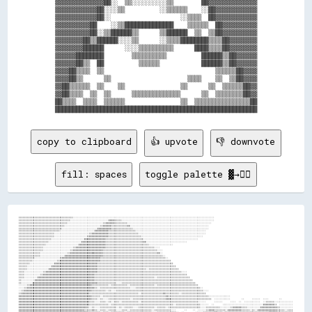
▓▓▓▓▓▓▓▓▓▓▓▓▓▓██░░  ▒▒░░░░░░░░░░▒▒        ██▓▓▓▓▓▓▓▓▓▓▓▓▓▓

▓▓▓▓▓▓▓▓▓▓▓▓██░░░░▒▒          ░░▒▒▒▒▒▒    ░░██▓▓▓▓▓▓▓▓▓▓▓▓

▓▓▓▓▓▓▓▓▓▓▓▓██░░                    ░░▒▒▒▒  ██▓▓▓▓▓▓▓▓▓▓▓▓

▓▓▓▓▓▓▓▓▓▓██    ░░▒▒██████████████    ▒▒▒▒▒▒  ██▓▓▓▓▓▓▓▓▓▓

▓▓▓▓▓▓▓▓▓▓██░░▒▒██████▒▒      ▒▒██████  ▒▒  ▒▒██▓▓▓▓▓▓▓▓▓▓

▓▓▓▓▓▓▓▓██▒▒██████░░░░▒▒      ░░▒▒▒▒████████▒▒▒▒██▓▓▓▓▓▓▓▓

▓▓▓▓▓▓▓▓██████      ░░░░▒▒▒▒▒▒▒▒▒▒      ████▒▒▒▒██▓▓▓▓▓▓▓▓

▓▓▓▓▓▓████████        ▒▒▒▒▒▒▒▒▒▒          ██████▒▒██▓▓▓▓▓▓

▓▓▓▓▓▓██▒▒  ██          ▒▒▒▒▒▒            ██████▒▒██▓▓▓▓▓▓

▓▓▓▓██▒▒▒▒  ▒▒                                ▒▒▒▒▒▒██▓▓▓▓

▓▓▓▓██▒▒      ▒▒                      ▒▒▒▒    ▒▒  ▒▒██▓▓▓▓

▓▓██▒▒▒▒▒▒  ▒▒    ▒▒                ▒▒      ▒▒  ▒▒▒▒▒▒██▓▓

▓▓██▒▒▒▒  ▒▒  ▒▒      ▒▒▒▒▒▒▒▒▒▒▒▒▒▒      ▒▒  ▒▒▒▒▒▒▒▒██▓▓

██▒▒▒▒  ▒▒▒▒  ▒▒▒▒▒▒                ▒▒  ▒▒▒▒▒▒▒▒▒▒▒▒▒▒▒▒██

copy to clipboard
👍 upvote
👎 downvote
fill: spaces
toggle palette ▓→✊🏽
▒▒▒▒▒▒▒▒▒▒▒▒▒▒▒▒▒▒▒▒▒▒▒▒▒▒▒▒▒▒▒▒▒▒▒▒▒▒▒▒░░░░░░░░░░░░░░░░░░░░░░░░░░░░░░░░░░░░░░░░░░░░░░░░░░░░░░░░░░░░░░░░░░░░░░░░░░░░░░░░░░░░░░░░░░░░░░░░░░░░░░░░                                                          

▒▒▒▒▒▒▒▒▒▒▒▒▒▒▒▒▒▒▒▒▒▒▒▒▒▒▒▒▒▒▒▒▒▒▒▒▒▒░░░░░░░░░░░░░░░░░░░░░░░░░░░░▓▓▓▓▒▒▒▒▒▒░░░░░░░░░░░░░░░░░░░░░░░░░░░░░░░░░░░░░░░░░░░░░░░░░░░░░░░░░░░░░░░░░░░░                                                          

▒▒▒▒▒▒▒▒▒▒▒▒▒▒▒▒▒▒▒▒▒▒▒▒▒▒▒▒▒▒▒▒▒▒▒▒░░░░░░░░░░░░░░░░░░░░░░░░░░▒▒▓▓▓▓▓▓▒▒▒▒▒▒▒▒▒▒░░░░░░░░░░░░░░░░░░░░░░░░░░░░░░░░░░░░░░░░░░░░░░░░░░░░░░░░░░░░░░                                                            

▒▒▒▒▒▒▒▒▒▒▒▒▒▒▒▒▒▒▒▒▒▒▒▒▒▒▒▒▒▒▒▒▒▒░░░░░░░░░░░░░░░░░░░░░░░░░░▒▒▓▓▓▓▓▓▒▒▒▒▒▒▒▒▒▒▒▒▓▓░░░░░░░░░░░░░░░░░░░░░░░░░░░░░░░░░░░░░░░░░░░░░░░░░░░░░░░░░░                                                              

▒▒▒▒▒▒▒▒▒▒▒▒▒▒▒▒▒▒▒▒▒▒▒▒▒▒▒▒▒▒▒▒░░░░░░░░░░░░░░░░░░░░░░░░░░▓▓▓▓▓▓▓▓▓▓▒▒▒▒▒▒▒▒▒▒▒▒▒▒▒▒░░░░░░░░░░░░░░░░░░░░░░░░░░░░░░░░░░░░░░░░░░░░░░░░░░░░░░░░                                                              

▒▒▒▒▒▒▒▒▒▒▒▒▒▒▒▒▒▒▒▒▒▒▒▒▒▒▒▒▒▒░░░░░░░░░░░░░░░░░░░░░░░░░░▓▓▓▓▓▓▓▓▓▓▒▒▒▒▒▒▒▒▒▒▒▒▒▒▒▒▒▒▒▒░░░░░░░░░░░░░░░░░░░░░░░░░░░░░░░░░░░░░░░░░░░░░░░░░░░░                                                                

▒▒▒▒▒▒▒▒▒▒▒▒▒▒▒▒▒▒▒▒▒▒▒▒▒▒░░░░░░░░░░░░░░░░░░░░░░░░░░▒▒▓▓▓▓▓▓▓▓▓▓▓▓▒▒▒▒▒▒▒▒▒▒▒▒▒▒▒▒▒▒▒▒▒▒░░░░░░░░░░░░░░░░░░░░░░░░░░░░░░░░░░░░░░░░░░░░░░░░░░                                                                

▒▒▒▒▒▒▒▒▒▒▒▒▒▒▒▒▒▒▒▒▒▒▒▒▒▒░░░░░░░░░░░░░░░░░░░░░░░░▒▒▓▓▓▓▓▓▓▓▓▓▓▓▓▓▒▒▒▒▒▒▒▒▒▒▒▒▒▒▒▒▒▒▒▒▒▒▒▒░░░░░░░░░░░░░░░░░░░░░░░░░░░░░░░░░░░░░░░░░░░░░░                                                                  

▒▒▒▒▒▒▒▒▒▒▒▒▒▒▒▒▒▒▒▒▒▒▒▒░░░░░░░░░░░░░░░░░░░░░░░░▓▓▓▓▓▓▓▓▓▓▓▓▓▓▓▓▒▒▒▒▒▒▒▒▒▒▒▒▒▒▒▒▒▒▒▒▒▒▒▒▒▒▒▒░░░░░░░░░░░░░░░░░░░░░░░░░░░░░░░░░░░░░░░░                                                                      

▒▒▒▒▒▒▒▒▒▒▒▒▒▒▒▒▒▒▒▒▒▒░░░░░░░░░░░░░░░░░░░░░░░░▓▓▓▓▓▓▓▓▓▓▓▓▓▓▓▓▓▓▒▒▒▒▒▒▒▒▒▒▒▒▒▒▒▒▒▒▒▒▒▒▒▒▒▒▒▒▓▓░░░░░░░░░░░░░░░░░░░░░░░░░░░░░░                                                                              

▒▒▒▒▒▒▒▒▒▒▒▒▒▒▒▒▒▒▒▒░░░░░░░░░░░░░░░░░░░░░░░░▓▓▓▓▓▓▓▓▓▓▓▓▓▓▓▓▓▓▓▓▒▒▒▒▒▒▒▒▒▒▒▒▒▒▒▒▒▒▒▒▒▒▒▒▒▒▒▒▒▒▒▒░░░░░░░░░░░░░░░░░░                                                                                        

▒▒▒▒▒▒▒▒▒▒▒▒▒▒▒▒▒▒░░░░░░░░░░░░░░░░░░░░░░▒▒▓▓▓▓▓▓▓▓▓▓▓▓▓▓▓▓▓▓▓▓▓▓▒▒▒▒▒▒▒▒▒▒▒▒▒▒▒▒▒▒▒▒▒▒▒▒▒▒▒▒▒▒▒▒▒▒▒▒░░░░                                                                                                  

▒▒▒▒▒▒▒▒▒▒▒▒▒▒▒▒▒▒░░░░░░░░░░░░░░░░░░░░▒▒▓▓▓▓▓▓▓▓▓▓▓▓▓▓▓▓▓▓▓▓▓▓▒▒▒▒▒▒▒▒▒▒▒▒▒▒▒▒▒▒▒▒▒▒▒▒▒▒▒▒▒▒▒▒▒▒▒▒▒▒▒▒░░░░                                                                                                

▒▒▒▒▒▒▒▒▒▒▒▒▒▒▒▒░░░░░░░░░░░░░░░░░░░░▒▒▓▓▓▓▓▓▓▓▓▓▓▓▓▓▓▓██▓▓▓▓▓▓▒▒▒▒▒▒▒▒▒▒▒▒▒▒▒▒▒▒▒▒▒▒▒▒▒▒▒▒▒▒▒▒▒▒▒▒▒▒▒▒▓▓░░                                                                                                

▒▒▒▒▒▒▒▒▒▒▒▒▒▒▒▒░░░░░░░░░░░░░░░░░░▓▓▓▓▓▓▓▓▓▓▓▓▓▓▓▓▓▓▓▓▓▓▓▓▓▓▓▓▒▒▒▒▒▒▒▒▒▒▒▒▒▒▒▒▒▒▒▒▒▒▒▒▒▒▒▒▒▒▒▒▒▒▒▒▒▒▒▒▒▒▒▒░░                                                                                              

▒▒▒▒▒▒▒▒▒▒▒▒░░░░░░░░░░░░░░░░░░▒▒▓▓▓▓▓▓▓▓▓▓▓▓▓▓▓▓▓▓▓▓▓▓▓▓▓▓▓▓▒▒▒▒▒▒▒▒▒▒▒▒▒▒▒▒▒▒▒▒▒▒▒▒▒▒▒▒▒▒▒▒▒▒▒▒▒▒▒▒▒▒▒▒▒▒▒▒░░                                                                                            

▒▒▒▒▒▒▒▒▒▒░░░░░░░░░░░░░░░░░░▒▒▓▓▓▓▓▓▓▓▓▓▓▓▓▓▓▓▓▓▓▓▓▓▓▓▓▓▓▓▓▓▒▒▒▒▒▒▒▒▒▒▒▒▒▒▒▒▒▒▒▒▒▒▒▒▒▒▒▒▒▒▒▒▒▒▒▒▒▒▒▒▒▒▒▒▒▒▒▒▒▒▒▒                                                                                          

▒▒▒▒▒▒▒▒░░░░░░░░░░░░░░░░░░▓▓▓▓▓▓▓▓▓▓▓▓▓▓▓▓▓▓▓▓▓▓▓▓▓▓▓▓▓▓▓▓▒▒▒▒▒▒▒▒▒▒▒▒▒▒▒▒▒▒▒▒▒▒▒▒▒▒▒▒▒▒▒▒▒▒▒▒▒▒▒▒▒▒▒▒▒▒▒▒▒▒▒▒▒▒▒▒                                                                                        

▒▒▒▒▒▒░░░░░░░░░░░░░░░░░░▓▓▓▓▓▓▓▓▓▓▓▓▓▓▓▓▓▓▓▓▓▓▓▓▓▓▓▓▓▓▓▓▓▓▒▒▒▒▒▒▒▒▒▒▒▒▒▒▒▒▒▒▒▒▒▒▒▒▒▒▒▒▒▒▒▒▒▒▒▒▒▒▒▒▒▒▒▒▒▒▒▒▒▒▒▒▒▒▒▒▒▒                                                                                      

▒▒▒▒▒▒░░░░░░░░░░░░░░░░▓▓▓▓▓▓▓▓▓▓▓▓▓▓▓▓▓▓▓▓▓▓▓▓▓▓▓▓▓▓▓▓▓▓▓▓▒▒▒▒▒▒▒▒▒▒▒▒▒▒▒▒▒▒▒▒▒▒▒▒▒▒▒▒▒▒▒▒▒▒▒▒░░▒▒▒▒▒▒▒▒▒▒▒▒▒▒▒▒▒▒▒▒▒▒                                                                                    

▒▒▒▒░░░░░░░░░░░░░░▒▒▓▓▓▓▓▓▓▓▓▓▓▓▓▓▓▓▓▓▓▓▓▓▓▓▓▓▓▓▓▓▓▓▓▓▓▓▓▓▒▒▒▒▒▒▒▒▒▒▒▒▒▒▒▒▒▒▒▒▒▒▒▒▒▒▒▒▒▒▒▒▒▒▒▒▒▒▒▒▒▒▒▒▒▒▒▒▒▒▒▒▒▒▒▒▒▒▒▒▒▒░░░░                                                                              

▒▒▒▒░░░░░░░░░░░░▒▒▓▓▓▓▓▓▓▓▓▓▓▓▓▓▓▓▓▓▓▓▓▓▓▓▓▓▓▓▓▓▓▓▓▓▓▓▓▓▒▒▒▒▒▒▒▒▒▒▒▒▒▒▒▒▒▒▒▒▒▒▒▒▒▒▒▒▒▒▒▒▒▒▒▒▒▒▒▒▒▒▒▒▒▒▒▒▒▒▒▒▒▒▒▒▒▒▒▒▒▒▒▒▒▒▒▒                                                                              

▒▒▒▒░░░░░░░░░░▓▓▓▓▓▓▓▓▓▓▓▓▓▓▓▓▓▓▓▓▓▓▓▓▓▓▓▓▓▓▓▓▓▓▓▓▓▓▓▓▓▓▒▒▒▒▒▒▒▒▒▒▒▒▒▒▒▒▒▒▒▒▒▒▒▒▒▒▒▒▒▒▒▒▒▒▒▒▒▒▒▒▒▒▒▒░░▒▒▒▒▒▒▒▒▒▒▒▒▒▒▒▒▒▒▒▒▒▒▒▒                                                                            

▒▒░░░░░░░░░░▓▓▓▓▓▓▓▓▓▓▓▓▓▓▓▓▓▓▓▓▓▓▓▓▓▓▓▓▓▓▓▓▓▓▓▓▓▓▓▓▓▓▓▓▒▒▒▒▒▒▒▒▒▒▒▒▒▒▒▒▒▒▒▒▒▒▒▒▒▒▒▒▒▒▒▒▒▒▒▒▒▒▒▒▒▒▒▒▒▒▒▒▒▒▒▒▒▒▒▒▒▒▒▒▒▒▒▒▒▒▒▒▒▒▒▒                                                                          

▒▒░░░░░░░░▓▓▓▓▓▓▓▓▓▓▓▓▓▓▓▓▓▓▓▓▓▓▓▓▓▓▓▓▓▓▓▓▓▓▓▓▓▓▓▓▓▓▓▓▓▓▓▓▒▒▒▒▒▒▒▒▒▒▒▒▒▒░░░░▒▒▒▒▒▒▒▒▒▒▒▒▒▒▒▒▒▒▒▒▒▒▒▒▒▒▒▒▒▒▒▒▒▒▒▒▒▒▒▒▒▒▒▒▒▒▒▒▒▒▒▒▒▒                                                                        

░░░░░░▒▒▓▓▓▓▓▓▓▓▓▓▓▓▓▓▓▓▓▓▓▓▓▓▓▓▓▓▓▓▓▓▓▓▓▓▓▓▓▓▓▓▓▓▓▓▓▓▒▒▒▒▒▒▒▒▒▒▒▒░░▒▒▒▒▒▒▒▒▒▒▒▒░░▒▒▒▒▒▒▒▒▒▒▒▒▒▒▒▒▒▒░░▒▒▒▒▒▒▒▒▒▒▒▒▒▒▒▒▒▒▒▒▒▒▒▒▒▒▒▒▒▒                                                                      

░░░░▒▒▓▓▓▓▓▓▓▓▓▓▓▓▓▓▓▓▓▓▓▓▓▓▓▓▓▓▓▓▓▓▓▓▓▓▓▓▓▓▓▓▓▓▓▓▓▓▓▓▓▓▒▒░░▒▒▒▒▒▒▒▒▒▒▒▒▒▒▒▒▒▒▒▒▒▒░░░░▒▒▒▒▒▒▒▒▒▒▒▒▒▒▒▒▒▒▒▒▒▒▒▒▒▒▒▒▒▒▒▒▒▒▒▒▒▒▒▒▒▒▒▒▒▒▒▒░░                                                                  

░░▒▒▓▓▓▓▓▓▓▓▓▓▓▓▓▓▓▓▓▓▓▓▓▓▓▓▓▓▓▓▓▓▓▓▓▓▓▓▓▓▓▓▓▓▓▓▓▓▓▓▓▓▒▒▒▒▒▒▒▒▒▒░░▒▒░░░░▒▒▒▒▒▒▒▒▒▒▒▒▒▒▒▒▒▒▒▒▒▒▒▒▒▒▒▒▒▒▒▒▒▒▒▒▒▒▒▒▒▒▒▒▒▒▒▒▒▒▒▒▒▒▒▒▒▒▒▒▒▒▒▒░░░░                                                              

▒▒▓▓▓▓▓▓▓▓▓▓▓▓▓▓▓▓▓▓▓▓▓▓▓▓▓▓▓▓▓▓▓▓▓▓▓▓▓▓▓▓▓▓▓▓▓▓▓▓▓▓▒▒▒▒▒▒▒▒▒▒▒▒▒▒▒▒▒▒▒▒▒▒▒▒▒▒▒▒▒▒▒▒▒▒▒▒░░▒▒▒▒▒▒▒▒▒▒▒▒▒▒▒▒▓▓▒▒▒▒▒▒▒▒▒▒░░▒▒▒▒▒▒▒▒▒▒▒▒▒▒▒▒▒▒                                                                

▓▓▓▓▓▓▓▓▓▓▓▓▓▓▓▓▓▓▓▓▓▓▓▓▓▓▓▓▓▓▓▓▓▓▓▓▓▓▓▓▓▓▓▓▓▓▓▓▓▓▓▓▓▓▒▒▒▒▒▒░░▒▒▒▒▒▒▒▒▒▒▒▒▒▒▒▒▒▒▒▒▒▒▒▒▒▒▒▒▒▒▒▒▒▒▒▒▒▒▒▒▒▒▒▒▒▒▓▓▒▒▒▒▒▒▒▒▒▒▒▒▒▒▒▒▒▒▒▒▒▒▒▒▒▒▒▒▒▒░░░░░░░░░░░░░░░░                                              

▓▓▓▓▓▓▓▓▓▓▓▓▓▓▓▓▓▓▓▓▓▓▓▓▓▓▓▓▓▓▓▓▓▓▓▓▓▓▓▓▓▓▓▓▓▓▓▓▓▓▓▓▓▓▒▒▒▒░░▒▒░░░░▒▒▒▒▒▒▒▒▒▒▒▒▒▒▒▒░░▒▒▒▒▒▒▒▒▒▒▒▒▒▒▒▒▒▒▒▒▒▒▒▒▓▓▓▓▒▒▒▒▒▒▒▒▒▒▒▒▒▒▒▒▒▒▒▒▒▒▒▒▒▒▒▒▒▒  ░░░░░░░░░░░░        ░░      ░░░░░░  ░░░░        ░░        

▓▓▓▓▓▓▓▓▓▓▓▓▓▓▓▓▓▓▓▓▓▓▓▓▓▓▓▓▓▓▓▓▓▓▓▓▓▓▓▓▓▓▓▓▓▓▓▓▓▓▓▓▒▒▒▒░░░░▒▒▒▒░░▒▒░░▒▒▒▒░░▒▒▒▒▒▒▒▒▒▒▒▒░░▒▒▒▒▒▒▒▒▒▒▒▒▒▒▒▒▒▒▒▒▒▒▒▒▒▒▒▒▒▒▒▒▒▒▒▒▒▒▒▒▒▒░░░░░░      ░░░░░░      ░░░░  ░░  ░░░░░░░░░░░░  ░░▒▒▒▒▒▒░░░░░░░░░░░░░░

▓▓▓▓▓▓▓▓▓▓▓▓▓▓▓▓▓▓▓▓▓▓▓▓▓▓▓▓▓▓▓▓▓▓▓▓▓▓▓▓▓▓▓▓▓▓▓▓▓▓▓▓▒▒▒▒▒▒▒▒▒▒▒▒▒▒░░▒▒▒▒▒▒▒▒▒▒▒▒▒▒▒▒▒▒▒▒▒▒▒▒▒▒▒▒▒▒▒▒▒▒▒▒▒▒▒▒▒▒▒▒▒▒░░▒▒▒▒▒▒▒▒▒▒▒▒▒▒▒▒▒▒░░░░░░  ░░      ░░░░░░░░░░░░░░░░░░░░░░░░░░░░░░▓▓▓▓▓▓▓▓▒▒  ░░░░░░░░░░

▓▓▓▓▓▓▓▓▓▓▓▓▓▓▓▓▓▓▓▓▓▓▓▓▓▓▓▓▓▓▓▓▓▓▓▓▓▓▓▓▓▓▓▓▓▓▓▓▓▓▒▒░░▒▒░░░░▒▒▒▒▒▒▒▒▒▒▒▒░░▒▒░░▒▒▒▒▒▒░░░░▒▒▒▒▒▒▒▒▒▒▒▒░░▒▒▒▒▒▒░░▒▒▒▒▒▒▒▒▒▒▒▒▒▒▒▒▒▒▒▒▒▒▒▒░░░░▒▒▒▒▒▒▒▒▒▒░░░░░░░░▒▒▓▓▓▓▓▓▒▒▒▒░░░░░░░░░░▓▓▓▓▓▓▓▓▓▓▓▓▒▒░░░░░░░░░░

▓▓▓▓▓▓▓▓▓▓▓▓▓▓▓▓▓▓▓▓▓▓▓▓▓▓▓▓▓▓▓▓▓▓▓▓▓▓▓▓▓▓▓▓▓▓▓▓▒▒▒▒▒▒▓▓▒▒░░▒▒▒▒░░▒▒▒▒▒▒░░░░▒▒▒▒░░▒▒▒▒▒▒▒▒▒▒▒▒▒▒▒▒░░▒▒▒▒▒▒▒▒▒▒▒▒░░░░      ░░    ░░  ░░░░░░▒▒▓▓▓▓▒▒▒▒▒▒▒▒░░▓▓▓▓▓▓▓▓▓▓▒▒▒▒▒▒░░▒▒░░▓▓▓▓▓▓▓▓▓▓▓▓▓▓▒▒▒▒▒▒░░▒▒▒▒

▓▓▓▓▓▓▓▓▓▓▓▓▓▓▓▓▓▓▓▓▓▓▓▓▓▓▓▓▓▓▓▓▓▓▓▓▓▓▓▓▓▓▓▓▓▓▓▓▓▓▒▒▒▒▒▒▒▒▒▒░░▒▒▒▒░░▒▒▒▒▒▒▒▒▒▒░░▒▒▒▒▒▒▒▒▒▒▒▒▒▒▒▒▒▒░░░░▒▒▒▒▒▒▒▒▒▒▒▒▒▒░░  ░░        ░░░░░░▒▒▒▒▒▒▒▒▓▓▒▒▒▒░░▒▒▒▒▒▒▒▒▒▒▒▒▒▒▒▒▒▒▒▒▒▒▒▒▒▒▒▒▒▒▒▒▓▓▓▓▓▓▒▒▒▒▒▒▒▒▒▒▒▒
