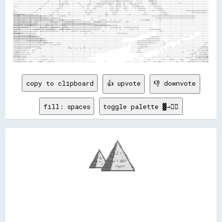
copy to clipboard
👍 upvote
👎 downvote
fill: spaces
toggle palette ▓→✊🏽
                                                                                                                                                                                                                        
                                                                                                                                                                                                                        
                                                                                                                                                                                                                        
                                                                                                                        ██                                                                                              
                                                                                                                      ▓▓▒▒██                                                                                            
                                                                                                                    ▓▓██░░▒▒▓▓                                                                                          
                                                                                                                  ▒▒██▓▓░░░░▓▓▓▓                                                                                        
                                                                                                                  ████▒▒░░░░░░██▒▒                                                                                      
                                                                                                                ██████░░░░░░░░░░██░░                                                                                    
                                                                                  ▒▒▒▒                        ██████▓▓░░░░░░░░░░░░██                                                                                    
                                                                                  ██▓▓▒▒                    ████████░░░░▒▒░░░░░░░░░░██                                                                                  
                                                                                ██▓▓░░██                  ▓▓████████░░░░▒▒░░░░▒▒░░░░▒▒██                                                                                
                                                                              ████▒▒░░░░██              ▒▒████▓▓██▓▓░░▒▒▒▒░░░░░░▒▒░░░░▒▒██                                                                              
                                                                            ▓▓▓▓██░░░░░░░░██          ░░██████████░░░░░░░░░░░░░░░░░░░░░░▓▓██                                                                            
                                                                          ▒▒██████░░▒▒▒▒░░▒▒██        ████████████░░░░░░░░░░░░░░░░▒▒░░░░░░▓▓▓▓                                                                          
                                                                        ░░██████░░░░▒▒▒▒▒▒░░▒▒▓▓    ████▓▓▓▓▓▓██░░░░░░░░░░░░░░░░░░░░░░░░░░░░██▒▒                                                                        
                                                                        ████████░░░░░░░░░░░░░░▓▓▓▓██████████████░░░░▒▒░░▒▒░░░░▒▒▒▒▒▒▒▒▒▒▒▒▒▒░░██░░                                                                      
                                                                      ██████████░░░░▒▒▒▒░░░░░░░░████████████████▒▒▒▒░░░░▒▒░░░░▒▒▓▓▒▒▒▒▒▒░░░░░░░░██                                                                      
                                                                    ████▓▓▓▓██▒▒░░░░░░░░░░▒▒░░▒▒██████████████▒▒░░░░░░░░░░░░░░░░░░░░░░░░░░░░░░░░▒▒██                                                                    
                                                                  ▓▓██████████░░░░░░░░░░▒▒░░░░████████████████░░░░░░░░░░░░░░░░░░░░░░░░░░░░░░░░░░░░▒▒██                                                                  
                                                                ▒▒██████████▓▓░░░░░░░░░░░░░░████████████████▓▓░░░░░░▒▒▒▒▒▒▒▒▒▒▒▒▒▒▒▒▒▒▒▒░░░░░░░░░░░░▓▓██                                                                
                                                                ████████████▓▓▓▓▓▓▓▓▓▓▓▓▓▓██████████████████░░░░░░░░░░░░░░▒▒▒▒▒▒░░░░░░░░░░░░░░░░░░░░░░████                                                              
                                                                                        ▓▓██████████████████░░░░░░░░░░░░░░░░░░░░░░░░░░░░░░░░░░░░░░░░░░░░▓▓▓▓                                                            
                                                                                        ██████████████████▓▓▓▓▓▓▓▓▓▓▓▓▓▓▓▓▓▓▓▓▓▓▓▓▓▓▓▓▓▓▓▓▓▓▓▓▓▓▓▓▓▓▓▓▓▓████                                                            
                                                                                                                                                                                                                        
                                                                                                                                                                                                                        
                                                                                                                                                                                                                        
                                                                                                                                                                                                                        
                                                                                                                                                                                                                        
                                                                                                                                                                                                                        
                                                                                                                                                                                                                        
                                                                                                                                                                                                                        
                                                                                                                                                                                                                        
                                                                                                                                                                                                                        
                                                                                                                                                                                                                        
                                                                                                                                                                                                                        
                                                                                                                                                                                                                        
                                                                                                                                                                                                                        
                                                                                                                                                                                                                        
                                                                                                                                                                                                                        
                                                                                                                                                                                                                        
                                                                                                                                                                                                                        
                                                                                                                                                                                                                        
                                                                                                                                                                                                                        
                                                                                                                                                                                                                        
                                                                                                                                                                                                                        
                  