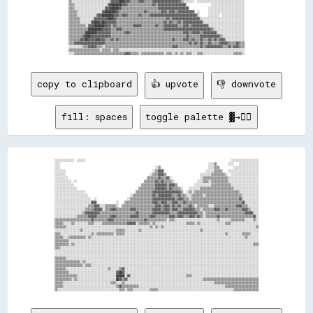
▒▒░░░░░░░░░░░░░░░░░░░░░░░░░░░░▓▓▓▓▓▓████▓▓▓▓▒▒▒▒▒▒▓▓▓▓▒▒▒▒▒▒▓▓▓▓▓▓▓▓▓▓▓▓▓▓▓▓▓▓▓▓▒▒░░░░░░░░  ░░░░░░░░░░░░░░░░░░░░░░░░░░░░░░░░░░

▒▒▒▒░░░░░░░░░░░░░░░░░░░░░░░░▓▓████████▓▓▓▓▒▒▒▒▒▒▒▒▒▒▒▒▒▒▒▒▒▒▓▓▒▒▓▓▓▓▓▓▓▓▓▓▓▓▓▓▓▓▓▓▓▓                  ░░░░░░░░░░░░░░░░░░░░░░░░

▒▒▒▒░░░░░░░░░░░░░░░░░░░░░░▓▓▓▓██████▓▓▒▒▒▒▒▒▒▒▒▒▒▒▒▒▒▒▒▒▒▒▒▒▒▒▒▒▓▓▓▓▓▓▓▓▓▓▓▓▓▓▓▓▓▓▓▓▓▓              ░░░░░░░░░░░░░░░░░░░░░░░░░░

▒▒▒▒▒▒░░░░░░░░░░░░░░░░░░▓▓████████▓▓▒▒▒▒▒▒▒▒▒▒▒▒▒▒▒▒▒▒▓▓▒▒▒▒▒▒▒▒▒▒▓▓▓▓▒▒▓▓▓▓▒▒▓▓▓▓▓▓▓▓▓▓▓▓  ░░      ░░░░░░░░░░░░░░░░░░░░░░░░░░

▒▒▒▒▒▒░░░░░░░░░░░░░░▓▓▓▓████████▓▓▓▓▒▒▓▓▓▓▒▒▒▒▒▒▒▒▓▓▒▒▒▒▒▒▓▓▓▓▓▓▓▓▓▓▓▓▓▓▓▓▓▓▓▓▓▓▓▓▓▓▓▓▓▓▓▓▓▓░░      ░░░░░░░░  ░░░░░░░░░░░░░░░░

▒▒▒▒▒▒▒▒░░░░░░░░░░▓▓▓▓▓▓▓▓▓▓████▓▓▒▒▒▒▒▒▒▒▒▒▒▒▒▒▒▒▒▒▒▒▒▒▒▒▒▒▒▒▒▒▒▒▒▒▒▒▓▓▒▒▓▓▓▓▓▓▓▓▓▓▓▓▓▓▓▓▓▓▓▓░░░░░░░░░░░░░░░░░░░░░░░░░░░░░░░░

▒▒▒▒▒▒▒▒░░░░░░░░▓▓████▓▓██▓▓▓▓▓▓▓▓▒▒▒▒▒▒▒▒▒▒▒▒▒▒▒▒▒▒▒▒▒▒▒▒▒▒▒▒▒▒▒▒▒▒▓▓▒▒▓▓▒▒▒▒▓▓▒▒▓▓▓▓▓▓▓▓▓▓▓▓▓▓░░░░░░░░░░░░░░░░░░░░░░░░░░░░░░

▒▒▒▒▒▒▒▒▒▒▒▒░░▓▓▓▓████████▓▓▓▓▒▒▓▓▒▒▒▒▒▒▒▒▒▒▒▒▓▓▓▓▓▓▒▒▒▒▒▒▒▒▒▒▓▓▒▒▒▒▓▓▓▓▓▓▓▓▓▓▒▒▒▒▓▓▓▓▒▒▓▓▓▓▓▓▓▓▓▓▓▓░░░░░░░░░░░░░░░░░░░░░░░░░░

▒▒▒▒▒▒▒▒▒▒▒▒▒▒██████████▓▓▓▓▓▓▒▒▒▒▓▓▓▓▒▒▒▒▒▒▒▒▒▒▒▒▒▒▒▒▒▒▒▒▒▒▒▒▒▒▒▒▒▒▓▓▓▓▓▓▓▓▓▓▓▓▓▓▓▓▓▓▓▓▓▓▓▓▓▓▓▓▓▓▓▓▓▓▒▒░░░░░░░░░░░░░░░░░░░░░░

▒▒▒▒▒▒▒▒▒▒▒▒████████▓▓▓▓▓▓▓▓▓▓▒▒▒▒▒▒▒▒▒▒▓▓▓▓▒▒▒▒▒▒▒▒▒▒▒▒▒▒▒▒▒▒▒▒▒▒▒▒▒▒▒▒▒▒▒▒▒▒▒▒▒▒▓▓▓▓▒▒▓▓▓▓▓▓▒▒▓▓▓▓▓▓▓▓▓▓░░░░░░░░░░░░░░░░░░░░

▒▒▒▒▒▒▒▒▒▒▓▓████▓▓▓▓▓▓▓▓▓▓▓▓▓▓▒▒▒▒▒▒▒▒▒▒▒▒▒▒▒▒▒▒▒▒▒▒▒▒▒▒▒▒▒▒▒▒▒▒▒▒▒▒▒▒▒▒▒▒▒▒▒▒▒▒▒▒▒▒▓▓▒▒▒▒▒▒▒▒▓▓▓▓▓▓▓▓▓▓▓▓▓▓▒▒░░░░░░░░░░░░░░░░

▒▒▒▒▒▒▒▒▓▓▓▓██▓▓▓▓▓▓██▓▓▓▓▒▒▒▒▓▓▒▒▓▓▒▒▒▒▒▒▒▒▒▒▒▒▒▒▒▒▒▒▒▒▒▒▒▒▒▒▒▒▒▒▒▒▒▒▒▒▒▒▓▓▒▒▒▒▒▒▓▓▓▓▒▒▓▓▒▒▒▒▓▓▒▒▒▒▓▓▒▒▓▓▒▒▓▓▓▓░░░░░░░░░░░░░░

▒▒▒▒▓▓▓▓▓▓▓▓▓▓▓▓▓▓▓▓▓▓▓▓▓▓▒▒▒▒▒▒▒▒▒▒▒▒▒▒▒▒▒▒▒▒▒▒▒▒▒▒▒▒▒▒▒▒▒▒▒▒▒▒▒▒▒▒▒▒▒▒▒▒▒▒▒▒▒▒▒▒▒▒▒▒▓▓▒▒▓▓▒▒▓▓▒▒▒▒▓▓▒▒▒▒▒▒▓▓▓▓▓▓▒▒▒▒▒▒▓▓▒▒▒▒

░░░░░░░░░░▒▒▒▒▓▓▓▓▓▓▒▒▒▒░░▒▒▒▒▒▒▒▒▒▒▒▒▒▒▒▒▒▒▒▒▒▒▒▒▒▒▒▒▒▒▒▒▒▒▒▒▒▒▒▒▒▒▒▒▒▒▒▒▓▓▓▓▒▒▒▒▒▒▒▒▒▒▒▒▒▒▒▒▓▓▒▒▓▓▓▓▓▓▓▓▓▓▓▓▒▒▒▒▓▓▒▒▓▓▓▓▒▒▒▒

▒▒▒▒▒▒▒▒▒▒▒▒▒▒▒▒▒▒▒▒▒▒░░▒▒▒▒▒▒░░▒▒▒▒░░░░░░░░░░░░░░░░░░░░░░░░░░░░░░░░░░░░░░░░░░░░░░░░░░░░░░░░░░░░░░░░░░░░░░░░░░░░░░░░░░░░░░░░░░

copy to clipboard
👍 upvote
👎 downvote
fill: spaces
toggle palette ▓→✊🏽
░░░░░░░░░░░░░░  ░░░░░░                                                                                                        ░░░░░░░░░░░░░░░░░░░░

░░░░                                                                                                          ░░░░▒▒        ░░░░    ░░░░░░░░░░░░░░

░░░░                                                                    ░░▒▒                                  ░░░░▒▒▒▒          ░░░░░░░░░░░░░░░░░░

░░░░░░░░                                                              ░░▒▒▓▓▓▓                              ░░░░░░▒▒▒▒▒▒    ░░░░░░░░░░░░░░░░░░░░░░

░░░░░░░░                                                            ░░▒▒▒▒▓▓▓▓▒▒                        ░░░░░░░░▒▒▒▒▒▒▒▒▒▒░░  ░░░░░░░░░░░░░░░░░░░░

░░░░░░░░░░                                                        ▒▒▒▒▒▒▒▒▓▓▒▒▒▒▓▓░░                    ░░▒▒▒▒▒▒▒▒▒▒▒▒▒▒▒▒▒▒░░░░░░░░░░░░░░░░░░░░░░

░░░░░░░░░░░░  ░░                                                ▒▒▒▒▒▒▒▒▓▓▒▒▓▓▒▒▒▒▒▒░░                ░░░░▒▒▒▒░░▒▒▒▒▒▒▒▒▒▒▒▒░░░░░░░░░░░░░░░░░░░░░░

░░░░░░░░░░░░░░                                                ▒▒▒▒▒▒▒▒▒▒▓▓▓▓▓▓▓▓▒▒▓▓▓▓▒▒            ░░░░░░░░░░░░▒▒▒▒▒▒▒▒▒▒▒▒▒▒░░░░░░░░░░░░░░░░░░░░

░░░░░░░░░░░░░░░░                                            ▒▒▒▒▒▒▒▒▒▒▒▒▓▓▓▓▓▓▓▓▒▒▓▓▒▒▒▒▒▒░░    ░░░░░░░░▒▒▒▒▒▒▒▒▒▒▒▒▒▒▒▒▒▒▒▒▒▒▒▒░░░░░░░░░░░░░░░░░░

░░░░░░░░░░░░░░░░░░░░░░                                    ▒▒▒▒▒▒▒▒▒▒▒▒▓▓▓▓▓▓▓▓▓▓▓▓▓▓▓▓▓▓▓▓▒▒  ░░▒▒░░▒▒▒▒▒▒▒▒▒▒▒▒▒▒▒▒▒▒▒▒▒▒▒▒▒▒▒▒▒▒▒▒░░░░░░░░░░░░░░

░░░░░░░░░░░░░░░░░░░░░░░░                              ░░▒▒▒▒▒▒▒▒▒▒▒▒▒▒▓▓▒▒▓▓▓▓▓▓▓▓▓▓▒▒▒▒▓▓▒▒▒▒░░░░▒▒▒▒▒▒▒▒░░▒▒▒▒▒▒▒▒▒▒▒▒▒▒▒▒▒▒▒▒▒▒▒▒▒▒░░░░░░░░░░░░

░░░░░░░░░░░░░░░░░░░░░░░░░░  ░░                      ░░▒▒▒▒▒▒▒▒▒▒▒▒▒▒▒▒▓▓▓▓▓▓▓▓▓▓▓▓▓▓▓▓▒▒▓▓▓▓▒▒▒▒░░▒▒▒▒▒▒▒▒▒▒▒▒▒▒▒▒▒▒▒▒▒▒▒▒▒▒▒▒▒▒▒▒▒▒▓▓░░░░░░░░░░░░

░░░░░░░░░░░░░░░░░░░░░░░░░░▓▓▓▓              ░░    ▒▒▒▒▒▒▒▒▒▒▒▒▒▒▒▒▒▒▒▒▓▓▓▓▒▒▓▓▓▓▒▒▒▒▓▓▓▓▒▒▒▒▓▓▒▒▒▒▒▒▒▒▒▒▒▒▒▒▒▒▒▒▒▒▒▒▒▒▒▒▒▒▒▒▒▒▒▒▒▒▒▒▒▒▓▓░░░░░░░░░░

░░░░░░░░░░░░░░░░░░░░░░░░▒▒▒▒▓▓▓▓░░░░▒▒▒▒▒▒▒▒░░  ▒▒▒▒▒▒▒▒▒▒▒▒▒▒▒▒▒▒▒▒▒▒▒▒▓▓▓▓▒▒▓▓▓▓▒▒▓▓▒▒▓▓▒▒▒▒▒▒▓▓▒▒░░▒▒▒▒▒▒▒▒░░░░▒▒▒▒▒▒▒▒▒▒▒▒▒▒▒▒▓▓▓▓▒▒▒▒░░░░░░░░

░░░░░░░░░░░░░░░░░░░░░░▒▒▒▒▒▒▓▓▓▓▓▓░░▒▒▒▒▓▓▓▓▒▒▒▒▒▒▒▒▒▒▓▓▓▓▒▒▒▒▒▒▒▒▒▒▒▒▓▓▓▓▓▓▒▒▓▓▓▓▒▒▓▓▓▓▒▒▒▒▓▓▓▓▓▓▓▓▒▒▒▒░░▒▒▒▒▒▒▒▒▓▓▓▓▒▒▒▒▓▓▒▒▒▒▒▒▒▒▒▒▓▓▓▓▒▒░░░░░░

░░░░░░░░░░░░░░░░░░░░▒▒▓▓▓▓▓▓▓▓▓▓▒▒▒▒▒▒▒▒▒▒▒▒▒▒▒▒▒▒▒▒▒▒▒▒▒▒▓▓▒▒▒▒▒▒▒▒▒▒▓▓▓▓▓▓▓▓▓▓▓▓▒▒▒▒▒▒▓▓▓▓▓▓▓▓▓▓▓▓▓▓▒▒▒▒░░▒▒▒▒▒▒▒▒▒▒▒▒▒▒▒▒▒▒▒▒▒▒▒▒▒▒▒▒▓▓▓▓▓▓░░░░

░░░░░░░░░░░░░░░░▒▒▒▒▒▒▒▒▓▓▓▓▓▓▒▒▒▒▒▒▒▒▒▒▓▓▓▓▒▒▒▒▒▒▒▒▒▒▓▓▓▓▓▓▒▒▒▒▒▒▒▒▓▓▓▓▒▒▒▒▒▒▒▒▒▒▓▓▓▓▒▒▓▓▓▓▒▒▒▒▓▓▓▓▒▒▓▓▒▒░░▒▒▒▒▒▒▒▒▓▓▒▒▒▒▒▒▒▒▒▒▒▒▒▒▒▒▒▒▒▒▒▒▒▒▓▓░░

▒▒▒▒▒▒▒▒▒▒▒▒▒▒▒▒▒▒▒▒▒▒▒▒▒▒▓▓▒▒▒▒▒▒▒▒▒▒▓▓▓▓▒▒▒▒▒▒▒▒▒▒▒▒▒▒▒▒▒▒▒▒▒▒▓▓▒▒▒▒▒▒▒▒▒▒▒▒▒▒░░▒▒▒▒░░░░░░░░░░░░░░░░░░░░░░░░░░░░░░▒▒░░░░░░░░▒▒▒▒▒▒▒▒▒▒░░░░░░▒▒░░

▒▒▒▒▒▒░░░░░░▒▒░░░░░░░░░░▒▒▒▒░░░░░░▒▒▒▒▒▒▒▒▒▒▒▒▒▒▒▒▒▒▓▓▓▓▓▓░░▒▒▒▒▒▒▒▒░░▒▒░░░░░░░░░░░░░░░░░░░░░░▒▒▒▒▒▒░░▒▒░░░░░░░░░░░░░░░░░░▒▒▒▒░░░░░░░░░░░░░░░░░░░░

▒▒▒▒▒▒▒▒░░░░░░░░░░░░░░░░░░░░░░░░░░░░░░░░░░░░░░░░░░░░░░░░░░░░░░░░░░░░▒▒░░▒▒░░▒▒░░░░░░░░░░░░░░░░░░░░░░░░░░░░░░░░░░░░░░░░░░░░░░░░░░░░░░░░░░░░░░░░░░▒▒

░░░░░░░░░░░░░░░░░░▒▒░░░░░░░░░░░░░░░░░░░░░░░░▒▒▒▒▒▒░░░░░░░░░░▒▒░░░░░░░░░░░░░░░░░░░░░░░░░░░░░░░░░░░░░░░░░░▒▒░░░░░░░░░░░░░░░░░░░░░░░░░░░░░░░░░░░░░░░░

▒▒▒▒░░░░░░░░░░░░░░░░░░░░░░▒▒░░▒▒▒▒▒▒▒▒▒▒▒▒░░▒▒▒▒▒▒░░░░░░░░░░░░░░░░░░░░░░░░░░░░░░░░░░░░░░░░░░░░░░░░░░░░░░░░░░░░░░░░░░░░░░░░▒▒░░░░░░░░░░▒▒▒▒▒▒░░░░░░

▒▒▒▒▒▒░░░░▒▒▒▒▒▒▒▒▒▒▒▒░░▒▒░░░░░░░░░░░░░░░░░░░░░░░░░░░░░░░░░░░░░░░░░░░░░░░░░░░░░░░░░░░░░░░░░░░░░░░░░░░░░░░░░░░░░░░░░░░░░░░░░░░░░░░░░░░░░░▒▒░░░░░░░░

▒▒▒▒▒▒▒▒▒▒░░░░░░░░░░░░░░░░░░░░░░░░░░░░░░░░░░░░░░░░░░░░░░░░░░░░░░░░░░░░░░░░░░░░░░░░░░░░░░░░░░░░░░░░░░░░░░░░░░░░░░░░░░░░░░░░░░░░░░░░░░░░░░░░░░░░░░░░

▒▒▒▒▒▒▒▒▒▒░░▒▒░░░░░░░░░░░░░░░░░░░░░░░░░░░░░░░░░░░░░░░░░░░░░░░░░░░░░░░░░░░░░░░░░░░░░░░░░░░░░░░░░░░░░░░░░░░░░░░░░░░░░░░░░░░░░░░░░░░░░░░░░░░░░░░░▒▒▒▒

▒▒▒▒░░░░░░░░░░░░░░░░░░░░░░░░░░░░░░░░░░░░░░░░░░░░░░░░░░░░░░░░░░░░░░░░░░░░░░░░░░░░░░░░░░░░░░░░░░░░░░░░░░░░░░░░░░░░░░░░░░░░░░░░░░░░░░░░░░░░░░░░░░░░░░

░░░░░░░░░░░░░░░░░░░░░░░░░░░░░░░░░░░░░░░░░░░░░░░░░░░░░░░░░░░░░░░░░░░░░░░░░░░░░░░░░░░░░░░░░░░░░░░░░░░░░░░░░░░░░░░░░░░░░░░░░░░░░░░░░░░░░░░░░░░░░░░░░░

░░░░░░░░░░░░░░░░░░░░░░░░░░░░░░░░░░░░░░░░░░░░░░░░░░░░░░░░░░░░░░░░░░░░░░░░░░░░░░░░░░░░░░░░░░░░░░░░░░░░░░░░░░░░░░░░░░░░░░░░░░░░░░░░░░░░░░░░░░░░░░░░░░

▒▒▒▒▒▒▒▒░░░░░░░░░░░░░░░░░░░░░░░░░░░░░░░░░░░░░░░░░░░░░░░░░░░░░░░░░░░░░░░░░░░░░░░░░░░░░░░░░░░░░░░░░░░░░░░░░░░░░░░░░░░░░░░░░░░░░░░░░░░░░░░░░░░░░░░░░░

▒▒▒▒▒▒▒▒▒▒▒▒▒▒▒▒▒▒░░▒▒░░░░░░░░░░░░░░░░░░░░░░░░░░░░░░░░░░░░░░░░░░░░░░░░░░░░░░░░░░░░░░░░░░░░░░░░░░░░░░░░░░░░░░░░░░░░░░░░░░░░░░░░░░░░░░░░░░░░░░░░░░░░

▒▒▒▒▒▒▒▒▒▒▒▒▒▒▒▒▒▒▒▒░░▒▒▒▒░░░░░░░░░░░░░░░░░░░░░░░░░░░░░░░░░░░░░░░░░░░░░░░░░░░░░░░░░░░░░░░░░░░░░░░░░░░░░░░░░░░░░░░░░░░░░░░░░░░░░░░░░░░░░░░░░░░░░░░░

▒▒▒▒▒▒▒▒░░░░░░░░░░░░░░░░░░░░░░░░░░░░░░▒▒░░░░░░▒▒▓▓░░░░░░░░░░░░░░░░░░░░░░░░░░░░░░░░░░░░░░░░░░░░░░░░░░░░░░░░░░░░░░░░░░░░░░░░░░░░░░░░░░░░░░░░░░░░░░░░

▒▒▒▒▒▒▒▒▒▒░░░░░░░░░░░░░░░░░░░░░░░░░░░░░░░░░░▓▓██▓▓░░░░░░░░░░░░░░░░░░░░░░░░░░░░░░░░░░░░░░░░░░░░░░░░░░░░░░░░░░░░░░░░░░░░░░░░░░░░░░░░░░░░░░░░░░░░░░░░

▒▒▒▒▒▒▒▒▒▒▒▒▒▒▒▒░░░░░░░░░░░░░░░░░░░░░░░░░░░░██████░░▓▓░░░░░░░░░░░░░░░░░░░░░░░░░░░░░░░░░░░░░░░░▒▒▒▒░░░░░░░░░░░░░░░░░░░░░░░░░░░░░░░░░░░░░░░░░░░░░░░░

▒▒▒▒▒▒▒▒▒▒▒▒░░▒▒░░░░░░░░░░░░░░░░░░░░░░░░░░░░██▓▓▒▒▓▓░░░░░░░░░░░░░░░░░░░░░░░░░░░░░░░░░░░░░░░░░░░░░░░░░░░░░░▒▒▒▒▒▒▒▒▒▒▒▒▒▒▒▒▒▒▒▒▒▒▒▒▒▒▒▒▒▒▒▒▒▒▒▒▒▒▒▒

▒▒▒▒▒▒░░░░░░░░░░░░░░░░░░░░░░░░░░░░░░░░░░▒▒▒▒░░░░▒▒░░░░░░░░░░░░░░░░░░░░░░░░░░░░░░░░░░░░░░░░░░░░░░░░░░░░░░░░░░░░░░░░▒▒▒▒▒▒▒▒▒▒▒▒▒▒▒▒▒▒▒▒▒▒▒▒▒▒▒▒▒▒▒▒

▒▒▒▒▒▒░░░░░░░░░░░░░░░░░░░░░░░░░░░░░░░░░░░░░░▒▒▓▓▒▒▒▒▒▒▒▒▒▒▒▒░░░░░░░░░░░░░░░░░░░░░░░░░░░░░░░░░░░░░░░░░░░░░░░░░░░░░░░░░░░░░░▒▒▒▒▒▒▒▒▒▒▒▒▒▒▒▒▒▒▒▒▒▒▒▒
