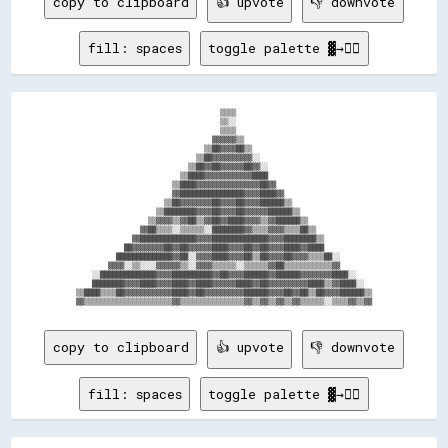
copy to clipboard
👍 upvote
👎 downvote
fill: spaces
toggle palette ▓→✊🏽
                                    ▒▒▒▒                                  

                                    ▒▒░░                                  

                                    ▒▒▒▒                                  

                                  ▓▓▓▓▓▓▒▒                                

                                ▒▒██▓▓▓▓██▒▒                              

                              ▒▒██▓▓▓▓▓▓▓▓▓▓░░                            

                            ▒▒██▓▓██▓▓▓▓▓▓██▓▓░░                          

                          ▒▒████▓▓▓▓▓▓▓▓▓▓▓▓████                          

                        ▒▒████▓▓▓▓▓▓▓▓▓▓▓▓▓▓▓▓██▓▓                        

                        ▓▓████████████████▓▓▓▓████▓▓                      

                      ▒▒██▓▓▓▓▓▓▓▓██▓▓▓▓██▓▓▓▓██████▒▒                    

                    ▒▒████████▓▓▓▓██▓▓▓▓██▓▓▓▓▓▓██████▒▒                  

                  ▒▒▓▓▓▓▒▒▓▓██▒▒▓▓██▓▓████▓▓▓▓▒▒▓▓██████▒▒                

                ▓▓██▒▒▒▒░░▒▒▒▒▒▒░░████████▓▓▒▒▒▒▓▓▓▓▒▒▒▒██▒▒              

              ▓▓██████████████▓▓▓▓██████████████▓▓▓▓████████▒▒            

            ██▓▓▓▓▓▓▓▓██▓▓██▓▓▓▓▓▓████▓▓▓▓██▓▓██▓▓▓▓████▓▓████            

          ██████████████▓▓██░░▓▓▓▓████▓▓▓▓██▒▒██▓▓▓▓██▓▓▓▓▒▒▒▒██░░        

        ▓▓▓▓░░▒▒░░░░▓▓▓▓▓▓▒▒░░▓▓▓▓▒▒▒▒▒▒░░▒▒▒▒▒▒▓▓██▒▒▒▒▒▒▒▒▒▒▒▒▓▓        

    ░░██████████████▓▓▓▓██████████▓▓██▓▓▓▓██████▓▓██████▓▓▓▓▓▓▓▓████░░    

    ████████▓▓▓▓████▓▓▓▓████▓▓████▓▓▓▓▓▓████▓▓██▓▓▓▓▓▓▓▓▓▓████▒▒▓▓████░░  

▒▒████▒▒▒▒██▓▓▓▓▓▓▓▓▓▓▓▓████▓▓██▓▓▓▓▓▓▓▓▓▓██████▓▓▓▓██▓▓██▒▒██▓▓▓▓██████▒▒

copy to clipboard
👍 upvote
👎 downvote
fill: spaces
toggle palette ▓→✊🏽