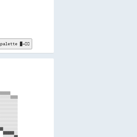
          

          

          

          

          

          

          

palette ▓→✊🏽
         

         

         

         

         

         

         

▒▒▒▒▒    

░░░░░▒▒▒▒

░░░░░░░░░

░░░░░░░░░

░░░░░░░░░

░░░░░░░░░

░░░░░░░░░

░░░░░░░░░

░░░░░░░░░

█░░░░░░░░

 ██████░░

 ░░░░░░██
