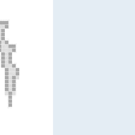
          

          

          

          

          

▒▒▒▒      

░░▒▒      

▒▒        

▒▒        

▒▒        

░░▒▒      

░░░░▒▒▒▒  

░░░░░░▒▒  

▒▒░░▒▒    

▒▒░░▒▒    

▒▒░░▒▒    

▒▒░░░░▒▒  

  ▒▒░░░░▒▒

  ▒▒░░░░▒▒

  ▒▒░░▒▒░░

  ▒▒░░▒▒  

  ▒▒░░▒▒  

  ▒▒░░▒▒  

  ░░▒▒░░  

    ▒▒    

    ▒▒    

    ▒▒    

          

          

          

          

          

          

          
