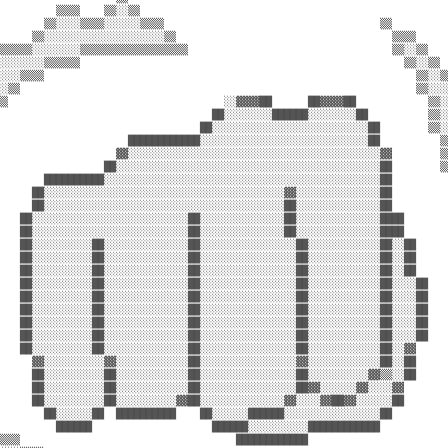
          ▒▒▒▒    ▒▒░░▒▒                                                    
        ▒▒░░░░▒▒▒▒░░░░░░▒▒▒▒                                    ▒▒          
      ▒▒░░░░░░░░░░░░░░░░░░░░▒▒                                    ▒▒▒▒      
▒▒▒▒▒▒░░░░░░░░▒▒▒▒▒▒▒▒▒▒▒▒▒▒▒▒▒▒                                  ▒▒░░▒▒    
░░░░░░░░▒▒▒▒▒▒                                                      ▒▒░░▒▒  
░░░░▒▒▒▒                                                              ▒▒░░▒▒
░░▒▒                                                                  ▒▒░░░░
▒▒                                    ░░▓▓▓▓██      ██▓▓▓▓██            ▒▒░░
                                    ██░░░░░░░░██████░░░░░░░░██          ▒▒░░
                                  ██░░░░░░░░░░░░░░░░░░░░░░░░░░██        ▒▒░░
                      ████████████░░░░░░░░░░░░░░░░░░░░░░░░░░░░██          ▒▒
                    ▓▓░░░░░░░░░░░░░░░░░░░░░░░░░░░░░░░░░░░░░░░░░░▓▓        ▒▒
                  ██░░░░░░░░░░░░░░░░░░░░░░░░░░░░░░░░░░░░░░░░░░░░██        ▒▒
        ██████████░░░░░░░░░░░░░░░░░░░░░░░░░░░░░░░░░░░░░░░░░░░░░░██          
      ██░░░░░░░░░░░░░░░░░░░░░░░░░░░░░░░░░░░░░░░░▓▓░░░░░░░░░░░░░░██          
      ██░░░░░░░░░░░░░░░░░░░░░░░░░░░░░░░░░░░░░░░░██░░░░░░░░░░░░░░██          
    ██░░░░░░░░░░░░░░░░░░░░░░░░░░██░░░░░░░░░░░░░░██░░░░░░░░░░░░░░████        
    ██░░░░░░░░░░░░░░░░░░░░░░░░░░██░░░░░░░░░░░░░░██░░░░░░░░░░░░░░████        
    ██░░░░░░░░░░██░░░░░░░░░░░░░░██░░░░░░░░░░░░░░░░██░░░░░░░░░░░░██░░██      
    ██░░░░░░░░░░██░░░░░░░░░░░░░░██░░░░░░░░░░░░░░░░██░░░░░░░░░░░░██░░██      
    ██░░░░░░░░░░██░░░░░░░░░░░░░░██░░░░░░░░░░░░░░░░██░░░░░░░░░░░░██░░██      
    ██░░░░░░░░░░██░░░░░░░░░░░░░░██░░░░░░░░░░░░░░░░██░░░░░░░░░░░░██░░░░██    
    ██░░░░░░░░░░██░░░░░░░░░░░░░░██░░░░░░░░░░░░░░░░██░░░░░░░░░░░░██░░░░██    
    ██░░░░░░░░░░██░░░░░░░░░░░░░░██░░░░░░░░░░░░░░░░██░░░░░░░░░░░░██░░░░██    
    ██░░░░░░░░░░██░░░░░░░░░░░░░░██░░░░░░░░░░░░░░░░██░░░░░░░░░░░░██░░░░██    
    ██░░░░░░░░░░██░░░░░░░░░░░░░░██░░░░░░░░░░░░░░░░██░░░░░░░░░░░░██░░░░██    
    ██░░░░░░░░░░██░░░░░░░░░░░░░░██░░░░░░░░░░░░░░░░██░░░░░░░░░░░░██░░▓▓      
      ▓▓░░░░░░░░░░▓▓░░░░░░░░░░░░██░░░░░░░░░░░░░░░░▓▓░░░░░░░░░░░░██░░██      
      ██░░░░░░░░░░██░░░░░░░░░░░░██░░░░░░░░░░░░░░░░██░░░░░░░░░░▓▓▒▒░░██      
      ██░░░░░░░░░░██░░░░░░░░░░░░██░░░░░░░░░░░░░░░░██▓▓░░░░░░▓▓░░░░▓▓        
      ██░░░░░░░░░░██░░░░░░░░░░▓▓██░░░░░░░░░░░░░░▓▓░░░░▓▓██▓▓░░░░░░██        
        ██░░░░░░██  ██████████    ██░░░░░░██████░░░░░░░░░░░░░░░░██          
          ██████                    ██████░░░░░░░░░░████████████            
▒▒▒▒                                    ████████████                        