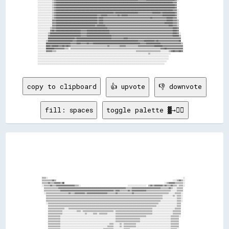
copy to clipboard
👍 upvote
👎 downvote
fill: spaces
toggle palette ▓→✊🏽
                                                                                                                                                      
                                                                                                                                                      
                                                                                                                                                      
                                                                                                                                                      
                                                                                                                                                      
                                                                                                                                                      
                                                                                                                                                      
                                                                                                                                                      
                                                                                                                                                      
                                                                                                                                                      
                                                                                                                                                      
                                                                                                                                                      
                                                                                                                                                      
                                                                                                                                                      
    ▒▒▒▒░░                                                                                                                                    ░░      
    ▒▒▒▒▒▒▒▒▒▒▓▓▒▒                                                                                                                  ░░░░▒▒▓▓▒▒░░      
    ▒▒▒▒▒▒▓▓▒▒▒▒▓▓▓▓▓▓▒▒██                                                                                                  ░░▒▒▓▓▓▓▓▓▒▒▒▒▒▒▒▒░░      
    ░░▒▒▒▒▒▒▓▓▒▒▒▒▓▓▓▓▓▓▓▓▓▓▓▓▓▓▓▓▓▓▒▒▒▒░░                                              ░░░░░░░░░░░░░░░░░░  ▒▒▓▓▒▒▓▓▓▓▓▓▓▓▒▒▓▓▒▒▒▒▓▓▒▒▒▒░░▒▒▒▒░░      
      ▒▒▒▒▒▒▒▒▒▒▒▒▒▒▓▓▓▓▓▓▓▓▓▓▓▓▓▓▓▓▓▓▓▓▓▓▓▓▓▓▓▓▓▓▓▓▓▓▓▓▓▓▓▓▓▓▓▓▓▓▓▓▓▓▓▓▓▓▓▓▓▓▓▓▓▓▓▓▓▓▒▒▒▒▒▒▓▓▓▓▓▓▓▓▓▓▓▓▓▓▓▓▓▓▓▓▓▓▓▓▓▓▓▓▒▒▒▒▒▒▒▒▓▓▒▒░░░░▒▒▒▒▒▒        
      ▒▒▒▒▒▒▒▒▒▒▒▒▒▒▒▒▓▓▓▓▓▓▓▓▓▓▓▓▓▓▓▓▓▓▓▓▓▓▓▓▓▓▓▓▓▓▓▓▓▓▓▓▓▓▓▓▓▓▓▓▓▓▓▓▓▓▓▓▒▒▓▓▓▓▒▒▒▒▒▒▒▒▓▓▒▒▓▓▓▓▓▓▓▓▓▓▓▓▓▓▒▒▒▒▒▒▒▒▒▒▒▒▒▒▒▒▒▒▒▒▒▒▒▒░░░░░░▒▒▒▒▒▒        
      ░░▒▒▒▒▒▒▒▒▒▒▒▒▒▒▒▒▒▒▒▒▒▒▓▓▒▒▒▒▓▓▓▓▓▓▓▓▓▓▒▒▓▓▓▓▓▓▓▓▓▓▓▓▓▓▓▓▓▓▓▓▒▒▒▒▒▒▒▒▓▓▒▒▒▒▒▒▒▒▒▒▒▒▒▒▓▓▒▒▒▒▒▒▒▒▒▒▒▒▒▒▒▒▒▒▒▒▒▒▒▒▒▒▒▒▒▒▒▒▒▒░░░░░░▒▒▒▒▒▒░░        
        ▒▒▒▒▒▒▒▒▒▒▒▒▒▒▒▒▒▒▒▒▒▒▒▒▒▒▒▒▒▒▒▒▒▒▒▒▒▒▒▒▒▒▒▒▒▒▒▒▒▒▒▒▒▒▒▒▒▒▒▒▒▒▒▒▒▒▒▒▒▒▒▒▒▒▒▒▒▒▒▒▒▒▒▒▒▒▒▒▒▒▒▒▒▒▒▒▒▒▒▒▒▒▒▒▒▒▒▒▒▒▒▒▒▒░░░░░░░░░░▒▒░░▒▒▒▒░░        
        ▒▒▒▒▒▒▒▒▒▒▒▒▒▒▒▒▒▒▒▒▒▒▒▒▒▒▒▒▒▒▒▒▒▒▒▒▒▒▒▒▒▒▒▒▒▒▒▒▒▒▒▒▒▒▒▒▒▒▒▒▒▒▒▒▒▒▒▒▒▒▒▒▒▒▒▒▒▒▒▒▒▒▒▒▒▒▒▒▒▒▒▒▒▒▒▒▒▒▒▒▒▒▒▒▒▒▒▒▒▒▒▒▒▒░░░░░░░░░░░░░░▒▒▒▒░░        
        ▒▒▒▒▒▒▒▒▒▒▒▒▒▒▒▒▒▒▒▒▒▒▒▒▒▒▒▒▒▒▒▒▒▒▒▒▒▒▒▒▒▒▒▒▒▒▒▒▒▒▒▒▒▒▒▒▒▒▒▒▒▒▒▒▒▒▒▒▒▒▒▒▒▒▒▒▒▒▒▒▒▒▒▒▒▒▒▒▒▒▒▒▒▒▒▒▒▒▒▒▒▒▒▒▒▒▒▒▒▒▒▒░░░░░░░░░░░░░░░░▒▒▒▒░░        
        ░░▒▒▒▒▒▒▒▒▒▒▒▒▒▒▒▒▒▒▒▒▒▒▒▒▒▒▒▒▒▒▒▒▒▒▒▒▒▒▒▒▒▒▒▒▒▒▒▒▒▒▒▒▒▒▒▒▒▒▒▒▒▒▒▒▒▒▒▒▒▒▒▒▒▒▒▒▒▒▒▒▒▒▒▒▒▒▒▒▒▒▒▒▒▒▒▒▒▒▒▒▒▒▒▒▒▒▒▒░░░░░░░░░░░░░░░░░░▒▒▒▒          
          ▒▒▒▒▒▒▒▒▒▒▒▒▒▒▒▒▒▒▒▒▒▒▒▒▒▒▒▒▒▒▒▒▒▒▒▒▒▒▒▒▒▒▒▒▒▒▒▒▒▒▒▒▒▒▒▒▒▒▒▒▒▒▒▒▒▒▒▒▒▒▒▒▒▒▒▒▒▒▒▒▒▒▒▒▒▒▒▒▒▒▒▒▒▒▒▒▒▒▒▒▒▒▒▒▒▒░░░░░░░░░░░░░░░░░░░░▒▒▒▒          
          ▒▒▒▒▒▒▒▒▒▒▒▒▒▒▒▒░░░░▒▒▒▒▒▒▒▒▒▒▒▒▒▒▒▒▒▒▒▒▒▒▒▒▒▒▒▒▒▒▒▒▒▒▒▒▒▒▒▒▒▒▒▒▒▒▒▒▒▒▒▒▒▒▒▒▒▒▒▒▒▒▒▒▒▒▒▒▒▒▒▒▒▒▒▒▒▒▒▒▒▒░░░░░░░░░░░░░░░░░░░░░░▒▒▒▒▒▒          
          ▒▒▒▒▒▒▒▒▒▒▒▒▒▒░░░░░░░░░░░░░░▒▒▒▒░░▒▒▒▒▒▒▒▒▒▒▒▒▒▒▒▒▒▒▒▒▒▒▒▒▒▒▒▒▒▒░░▒▒▒▒▒▒▒▒▒▒▒▒▒▒▒▒▒▒▒▒▒▒▒▒▒▒▒▒▒▒▒▒▒▒▒▒░░░░░░░░░░░░░░░░░░░░▒▒▒▒▒▒▒▒          
          ▒▒▒▒▒▒▒▒▒▒▒▒▒▒░░░░░░░░░░░░░░░░░░░░░░▒▒░░░░░░▒▒▒▒░░▒▒▒▒▒▒▒▒░░░░░░░░▒▒▒▒▒▒▒▒▒▒▒▒▒▒▒▒▒▒▒▒▒▒▒▒▒▒▒▒▒▒▒▒▒▒▒▒░░░░░░░░░░░░░░░░░░░░▒▒▒▒▒▒▒▒          
          ▒▒▒▒▒▒▒▒▒▒▒▒░░░░░░░░░░░░░░░░░░░░░░░░░░░░░░░░░░░░░░░░░░░░░░░░░░░░░░▒▒▒▒▒▒▒▒▒▒▒▒▒▒▒▒▒▒▒▒▒▒▒▒▒▒▒▒▒▒░░░░░░░░░░░░░░░░░░░░░░░░▒▒▒▒▒▒▒▒░░          
          ▒▒▒▒▒▒▒▒▒▒▒▒░░░░░░░░░░░░░░░░░░░░░░░░░░░░░░░░░░░░░░░░░░░░░░░░░░░░░░▒▒▒▒▒▒▒▒▒▒▒▒▒▒▒▒▒▒▒▒▒▒▒▒░░░░░░░░░░░░░░░░░░░░░░░░░░░░░░▒▒▒▒▒▒▒▒            
          ▒▒▒▒▒▒▒▒▒▒▒▒░░░░░░░░░░░░░░░░░░░░░░░░░░░░░░░░░░░░░░░░░░░░░░░░░░░░░░▒▒▒▒▒▒▒▒▒▒▒▒▒▒▒▒▒▒▒▒▒▒▒▒░░░░░░░░░░░░░░░░░░░░░░░░░░░░░░▒▒▒▒▒▒▒▒            
          ▒▒▒▒▒▒▒▒▒▒▒▒░░░░░░░░░░░░░░░░░░░░░░░░░░░░░░░░░░░░░░░░░░░░░░░░▒▒▒▒░░░░░░▒▒░░▒▒▒▒▒▒▒▒▒▒▒▒░░░░░░░░░░░░░░░░░░░░░░░░░░░░░░░░░░▒▒▒▒▒▒▒▒            
          ▒▒▒▒▒▒▒▒▒▒▒▒░░░░░░░░░░░░░░░░░░░░░░░░░░░░░░░░░░░░░░░░░░░░░░▒▒▒▒▒▒░░░░░░▒▒░░▒▒▒▒▒▒▒▒▒▒▒▒░░░░░░░░░░░░░░░░░░░░░░░░░░░░░░░░░░▒▒▒▒▒▒▒▒            
          ▒▒▒▒▒▒▒▒▒▒▒▒░░░░░░░░░░░░░░░░░░░░░░░░░░░░░░░░░░░░░░░░░░▒▒▒▒▒▒▒▒▒▒░░░░░░░░░░▒▒▒▒▒▒░░░░░░░░░░░░░░░░░░░░░░░░░░░░░░░░░░░░░░░░▒▒▒▒▒▒░░            
          ░░▒▒▒▒▒▒▒▒▒▒░░░░░░░░░░░░░░░░░░░░░░░░░░░░░░░░░░░░░░░░░░▒▒▒▒▒▒▒▒▒▒░░░░░░░░░░▒▒▒▒▒▒░░░░░░░░░░░░░░░░░░░░░░░░░░░░░░░░░░░░░░░░▒▒▒▒▒▒░░            
          ░░▒▒▒▒▒▒▒▒▒▒░░░░░░░░░░░░░░░░░░░░░░░░░░░░░░░░░░░░░░░░░░▒▒▒▒▒▒▒▒▒▒░░░░░░░░░░▒▒▒▒▒▒░░░░░░░░░░░░░░░░░░░░░░░░░░░░░░░░░░░░░░░░▒▒▒▒▒▒░░            
          ░░▒▒▒▒▒▒▒▒▒▒░░░░░░░░░░░░░░░░░░░░░░░░░░░░░░░░▒▒▒▒░░░░░░░░░░▒▒▒▒▒▒▒▒▒▒▒▒░░░░░░░░░░░░░░░░░░░░░░░░░░░░░░░░░░░░░░░░░░░░░░░░░░▒▒▒▒▒▒░░            
          ░░▒▒▒▒▒▒▒▒▒▒░░░░░░░░░░░░░░░░░░░░░░░░░░░░░░░░▒▒▒▒░░░░░░░░░░░░░░░░▒▒▒▒▒▒░░░░░░░░░░░░░░░░░░░░░░░░░░░░░░░░░░░░░░░░░░░░░░░░░░▒▒▒▒▒▒░░            
          ░░▒▒▒▒▒▒▒▒▒▒░░░░░░░░░░░░░░░░░░░░░░░░░░░░░░░░▒▒▒▒░░░░░░░░░░░░░░░░▒▒▒▒▒▒░░░░░░░░░░▒▒▒▒▒▒░░░░░░░░░░░░░░░░░░░░░░░░░░░░░░░░░░▒▒▒▒▒▒░░            
          ▒▒▒▒▒▒▒▒▒▒░░░░░░░░░░░░░░░░░░░░░░░░░░░░░░░░░░░░░░░░░░░░░░░░░░░░░░░░░░░░░░░░▒▒▒▒▒▒░░░░░░░░░░░░░░░░░░░░░░░░░░░░░░░░░░░░░░░░▒▒▒▒▒▒░░            
          ▒▒▒▒▒▒▒▒▒▒░░░░░░░░░░░░░░░░░░░░░░░░░░░░░░░░░░░░░░░░░░░░░░░░░░░░░░░░░░░░░░░░▒▒▒▒▒▒░░░░░░░░░░░░░░░░▒▒▒▒▒▒░░░░░░░░░░░░░░░░░░▒▒▒▒▒▒              
          ▒▒▒▒▒▒▒▒▒▒░░░░░░░░░░░░░░░░░░░░░░░░░░░░░░░░░░░░░░░░░░░░░░░░░░░░░░░░░░░░░░░░▒▒▒▒▒▒░░▒▒▒▒▒▒▒▒▒▒▒▒▒▒▒▒▒▒▒▒░░░░░░░░░░░░░░░░░░▒▒▒▒▒▒              
          ▒▒▒▒▒▒▒▒▒▒░░░░░░░░░░░░░░░░░░░░░░░░░░░░░░░░░░░░░░░░░░░░▒▒▒▒▒▒▒▒▒▒░░░░░░░░░░░░▒▒▒▒░░▒▒▒▒▒▒▒▒▒▒▒▒▒▒▒▒▒▒▒▒░░░░░░░░░░░░░░░░░░▒▒▒▒▒▒              
          ▒▒▒▒▒▒▒▒░░░░░░░░░░░░░░░░░░░░░░░░░░░░░░░░░░░░░░░░░░░░░░▒▒▒▒▒▒▒▒▒▒░░░░░░░░░░░░▒▒▒▒░░▒▒▒▒▒▒▒▒▒▒▒▒▒▒▒▒▒▒▒▒░░░░░░░░░░░░░░░░░░▒▒▒▒▒▒░░            
          ▒▒▒▒▒▒▒▒░░░░░░░░░░░░░░░░░░░░░░░░░░░░░░░░▒▒▒▒░░░░░░░░░░▒▒▒▒▒▒▒▒▒▒▒▒▒▒▒▒▒▒▒▒▒▒▒▒▒▒▒▒▒▒▒▒▒▒▒▒▒▒▒▒▒▒▒▒▒▒▒▒░░░░░░░░░░░░░░░░░░▒▒▒▒▒▒▒▒            
          ▒▒▒▒▒▒▒▒░░░░░░░░░░░░░░░░░░░░░░░░░░░░░░░░▒▒▒▒░░░░░░░░░░▒▒▒▒▒▒▒▒▒▒▒▒▒▒▒▒▒▒▒▒▒▒▒▒▒▒▒▒▒▒▒▒▒▒▒▒▒▒▒▒▒▒▒▒▒▒▒▒▒▒░░░░░░░░░░░░░░░░▒▒▒▒▒▒▒▒            
          ▒▒▒▒▒▒▒▒░░▒▒▒▒░░░░░░▒▒░░░░░░▒▒▒▒░░░░░░░░▒▒▒▒▒▒▒▒▒▒▒▒▒▒▒▒▒▒▒▒▒▒▒▒▒▒▒▒▒▒▒▒▒▒▒▒▒▒▒▒▒▒▒▒▒▒▒▒▒▒▒▒▒▒▒▒▒▒▒▒▒▒▒▒▒▒░░░░░░▒▒▒▒▒▒░░▒▒▒▒▒▒▒▒            
          ▒▒▒▒▒▒▒▒▒▒▒▒▒▒░░▒▒▒▒▒▒░░▒▒▒▒▒▒▒▒▒▒▒▒▒▒▒▒▒▒▒▒▒▒▒▒▒▒▒▒▒▒▒▒▒▒▒▒▒▒▒▒▒▒▒▒▒▒▒▒▒▒▒▒▒▒▒▒▒▒▒▒▒▒▒▒▒▒▒▒▒▒▒▒▒▒▒▒▒▒▒▒▒▒▒▒▒▒░░░░▒▒▒▒▒▒▒▒▒▒▒▒▒▒░░          
          ▒▒▒▒▒▒▒▒▒▒▒▒▒▒▒▒▒▒▒▒▒▒▒▒▒▒▒▒▒▒▒▒▒▒▒▒▒▒▒▒▒▒▒▒▒▒▒▒▒▒▒▒▒▒▒▒▒▒▒▒▒▒▒▒▒▒▒▒▒▒▒▒▒▒▒▒▒▒▒▒▒▒▒▒▒▒▒▒▒▒▒▒▒▒▒▒▒▒▒▒▒▒▒▒▒▒▒▒▒▒▒▒░░▒▒▒▒▒▒▒▒▒▒▒▒▒▒▒▒          
          ▒▒▒▒▒▒▒▒▒▒▒▒▒▒▒▒▒▒▒▒▒▒▒▒▒▒▒▒▒▒▒▒▒▒▒▒▒▒▒▒▒▒▒▒▒▒▒▒▒▒▒▒▒▒▒▒▒▒▒▒▒▒▒▒▒▒▒▒▒▒▒▒▒▒▒▒▒▒▒▒▒▒▒▒▒▒▒▒▒▒▒▒▒▒▒▒▒▒▒▒▒▒▒▒▒▒▒▒▒▒▒▒▒▒▒▒▒▒▒▒▒▒▒▒▒▒▒▒▒▒          
          ▒▒▒▒▒▒▒▒▒▒▒▒▒▒▒▒▒▒▒▒▒▒▒▒▒▒▒▒▒▒▒▒▒▒▒▒▒▒▒▒▒▒▒▒▒▒▒▒▒▒▒▒▒▒▒▒▒▒▒▒▒▒▒▒▒▒▒▒▒▒▒▒▒▒▒▒▒▒▒▒▒▒▒▒▒▒▒▒▒▒▒▒▒▒▒▒▒▒▒▒▒▒▒▒▒▒▒▒▒▒▒▒▒▒▒▒▒▒▒▒▒▒▒▒▒▒▒▒▒▒░░        
        ░░▒▒▒▒▒▒▒▒▒▒▒▒▒▒▒▒▒▒▒▒▒▒▒▒▒▒▒▒▒▒▒▒▒▒▒▒▒▒▒▒▒▒▒▒▒▒▒▒▒▒▒▒▒▒▒▒▒▒▒▒▒▒▒▒▒▒▒▒▒▒▒▒▒▒▒▒▒▒▒▒▒▒▒▒▒▒▒▒▒▒▒▒▒▒▒▒▒▒▒▒▒▒▒▒▒▒▒▒▒▒▒▒▒▒▒▒▒▒▒▒▒▒▒▒▒▒▒▒▒▒▒▒        
        ▒▒▒▒▒▒▒▒▒▒▒▒▒▒▒▒▒▒▒▒▒▒▒▒▒▒▒▒▒▒▒▒▒▒▒▒▓▓▒▒▒▒▒▒▒▒▒▒▒▒▒▒▒▒▒▒▒▒▒▒▒▒▒▒▒▒▒▒▓▓▓▓▓▓▓▓▒▒▒▒▒▒▒▒▒▒▒▒▒▒▒▒▒▒▒▒▒▒▒▒▒▒▒▒▒▒▒▒▒▒▒▒▒▒▓▓▓▓▒▒▒▒▒▒▒▒▒▒▒▒▒▒▒▒        
      ░░▒▒▒▒▒▒▒▒▓▓▒▒▒▒▒▒▒▒▒▒▒▒▒▒▒▒▒▒▒▒▓▓▓▓▓▓▒▒▒▒▓▓▓▓▓▓▓▓▓▓▓▓▓▓▓▓▓▓▒▒▒▒▓▓▓▓▓▓▓▓▓▓▓▓▓▓▓▓▒▒▒▒▓▓▓▓▓▓▒▒▒▒▒▒▒▒▒▒▒▒▒▒▒▒▒▒▒▒▒▒▒▒▒▒▒▒▓▓▓▓▒▒▒▒▒▒▒▒▒▒▒▒▒▒░░      
      ▒▒▒▒▒▒▒▒▓▓▓▓▒▒▒▒▒▒▒▒▓▓▓▓▓▓▓▓▓▓▓▓▓▓▓▓▒▒▓▓▓▓▓▓▓▓▓▓▓▓▓▓▓▓▓▓▓▓▓▓▓▓▓▓▓▓▓▓▓▓▓▓▓▓▓▓▓▓▓▓▓▓▓▓▓▓▓▓▓▓▓▓▓▓▓▓▓▓▓▓▒▒▒▒▒▒▓▓▓▓▓▓▒▒▒▒▒▒▒▒▓▓▓▓▒▒▒▒▒▒▒▒▒▒▒▒░░      
    ░░▒▒▒▒▒▒▓▓▓▓▒▒▒▒▒▒▒▒▓▓▓▓▓▓▓▓▓▓▓▓▓▓▓▓██▓▓▓▓▓▓▓▓▓▓▓▓▓▓▓▓▓▓▓▓▓▓▓▓▓▓▓▓▓▓▓▓▓▓▓▓▒▒▓▓▓▓▓▓████▓▓▓▓▓▓██████▓▓▓▓██▓▓▒▒▓▓▓▓▓▓▓▓▓▓▓▓▒▒▓▓▓▓▓▓▒▒▒▒▒▒▒▒▒▒▒▒      
    ▒▒▒▒▒▒▓▓▓▓▒▒▒▒▓▓▒▒▓▓▓▓▓▓▓▓▓▓▓▓▓▓▓▓▓▓▓▓▒▒▓▓▓▓▓▓██▓▓▓▓▓▓██▓▓▓▓▓▓▓▓▓▓▓▓██████████▓▓▓▓▓▓▓▓██████▓▓████████████▓▓▓▓▒▒▒▒▒▒▒▒▓▓▒▒▓▓▓▓▓▓▓▓▒▒▒▒▒▒▒▒▒▒      
    ▒▒▒▒▓▓▓▓▓▓▒▒▓▓▓▓▒▒▓▓▓▓▓▓▒▒▓▓▓▓▒▒▒▒▒▒░░                                                                  ░░▒▒▓▓▓▓▓▓▓▓▓▓▒▒▒▒▓▓▓▓▓▓▓▓▓▓▒▒▒▒▒▒▒▒      
    ▒▒▓▓▓▓▒▒▒▒▒▒▒▒▒▒▒▒▒▒                                                                                                  ▒▒▓▓▓▓▒▒▒▒▓▓▓▓▓▓▓▓▒▒▒▒░░    
  ▒▒▒▒▓▓▒▒░░░░                                                                                                                          ░░▒▒▓▓▓▓░░    
  ░░                                                                                                                                                  
                                                                                                                                                      
                                                                                                                                                      
                                                                                                                                                      
                                                                                                                                                      
                                  