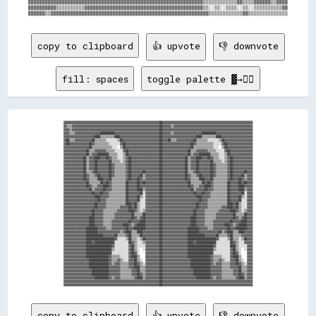
▓▓▓▓▓▓▓▓▓▓▓▓▓▓▓▓▓▓▓▓▓▓▓▓▓▓▓▓▓▓▓▓▓▓▓▓▓▓▓▓▓▓▓▓▓▓▓▓▓▓▓▓▓▓▓▓▓▓▓▓▓▓▒▒▒▒▒▒▒▒▒▒▒▒▓▓▒▒▒▒▓▓▓▓▓▓▒▒▓▓▓▓

▓▓▓▓▓▓▓▓▓▓▒▒▒▒▒▒▒▒▒▒▓▓▓▓▓▓▓▓▓▓▓▓▓▓▓▓▓▓▓▓▓▓▓▓▓▓▓▓▓▓▓▓▓▓▓▓▓▓▓▓▓▓▒▒░░▒▒░░▒▒▒▒░░▒▒░░▒▒▒▒▒▒▒▒▒▒▓▓

copy to clipboard
👍 upvote
👎 downvote
fill: spaces
toggle palette ▓→✊🏽
▓▓▓▓▓▓▓▓▓▓▓▓▓▓▓▓▓▓▓▓▓▓▓▓▓▓▓▓▓▓▓▓▓▓▓▓▓▓▓▓▓▓▓▓▓▓▓▓▓▓▓▓▓▓▓▓▓▓▓▓▓▓▓▓▓▓▓▓██▓▓▓▓▓▓▓▓▓▓▓▓▓▓▓▓▓▓▓▓▓▓▓▓▓▓▓▓▓▓▓▓▓▓▓▓▓▓▓▓▓▓▓▓▓▓▓▓▓▓▓▓▓▓▓▓▓▓▓▓▓▓▓▓

▓▓▒▒▒▒▓▓▓▓▓▓▓▓▓▓▓▓▓▓▓▓▓▓▓▓▓▓▓▓▓▓▓▓▓▓▓▓▓▓▓▓▓▓▓▓▓▓▓▓▓▓▓▓▓▓▓▓▓▓▓▓▓▓▓▓▓▓██▓▓▓▓▓▓▒▒▓▓▓▓▓▓▓▓▓▓▓▓▓▓▓▓▓▓▓▓▓▓▓▓▓▓▓▓▓▓▓▓▓▓▓▓▓▓▓▓▓▓▓▓▓▓▓▓▓▓▓▓▓▓▓▓

▓▓▓▓▒▒▓▓▓▓▓▓▓▓▓▓▓▓▓▓▓▓▓▓▓▓▓▓▓▓▓▓▓▓▓▓▓▓▓▓▓▓▓▓▓▓▓▓▓▓▓▓▓▓▓▓▓▓▓▓▓▓▓▓▓▓▓▓██▓▓▓▓▓▓▓▓▓▓▓▓▓▓▓▓▓▓▓▓▓▓▓▓▓▓▓▓▓▓▓▓▓▓▓▓▓▓▓▓▓▓▓▓▓▓▓▓▓▓▓▓▓▓▓▓▓▓▓▓▓▓▓▓

▓▓▓▓▒▒▒▒▓▓▓▓▓▓▓▓▓▓▓▓▓▓▓▓▓▓██████████▓▓▓▓▓▓▓▓▓▓▓▓▓▓▓▓▓▓▓▓▓▓▓▓▓▓▓▓▓▓▓▓██▓▓▓▓▓▓▒▒▓▓▓▓▓▓▓▓▓▓▓▓▓▓▓▓▓▓▓▓██████████▓▓▓▓▓▓▓▓▓▓▓▓▓▓▓▓▓▓▓▓▓▓▓▓▓▓

▓▓▓▓▓▓▓▓▓▓▓▓▓▓▓▓▓▓▓▓▓▓████▒▒▒▒▒▒▒▒▒▒████▓▓▓▓▓▓▓▓▓▓▓▓▓▓▓▓▓▓▓▓▓▓▓▓▓▓▓▓██▓▓▓▓▓▓▓▓▓▓▓▓▓▓▓▓▓▓▓▓▓▓▓▓████▒▒▒▒▒▒▒▒▒▒████▓▓▓▓▓▓▓▓▓▓▓▓▓▓▓▓▓▓▓▓▓▓

▓▓██▒▒▒▒▓▓▓▓▓▓▓▓▓▓▓▓██▒▒▒▒▒▒▒▒░░░░░░░░▒▒██▓▓▓▓▓▓▓▓▓▓▓▓▓▓▓▓▓▓▓▓▓▓▓▓▓▓██▓▓▓▓██▒▒▒▒▓▓▓▓▓▓▓▓▓▓▓▓██▒▒▒▒▒▒▒▒░░░░░░░░▒▒██▓▓▓▓▓▓▓▓▓▓▓▓▓▓▓▓▓▓▓▓

▓▓██▓▓▓▓▓▓▓▓▓▓▓▓▓▓██▓▓▒▒▒▒▒▒▒▒▒▒░░░░░░░░▓▓██▓▓▓▓▓▓▓▓▓▓▓▓▓▓▓▓▓▓▓▓▓▓▓▓██▓▓▓▓▓▓▓▓▓▓▓▓▓▓▓▓▓▓▓▓██▓▓▒▒▒▒▒▒▒▒▒▒▒▒░░░░░░▓▓██▓▓▓▓▓▓▓▓▓▓▓▓▓▓▓▓▓▓

▓▓▓▓▓▓▓▓▓▓▓▓▓▓▓▓▓▓██▒▒▒▒▒▒▒▒▒▒▒▒▒▒░░░░  ▒▒██▓▓▓▓▓▓▓▓▓▓▓▓▓▓▓▓▓▓▓▓▓▓▓▓██▓▓▓▓▓▓▓▓▓▓▓▓▓▓▓▓▓▓▓▓██▒▒▒▒▒▒▒▒▒▒▒▒▒▒░░░░  ▒▒██▓▓▓▓▓▓▓▓▓▓▓▓▓▓▓▓▓▓

▓▓▓▓▓▓▓▓▓▓▓▓▓▓▓▓██▒▒▒▒▓▓▓▓▓▓▓▓▒▒▒▒▒▒░░░░░░▓▓██▓▓▓▓▓▓▓▓▓▓▓▓▓▓▓▓▓▓▓▓▓▓██▓▓▓▓▓▓▓▓▓▓▓▓▓▓▓▓▓▓██▒▒▒▒▓▓▓▓▓▓▓▓▒▒▒▒▒▒░░░░░░▓▓██▓▓▓▓▓▓▓▓▓▓▓▓▓▓▓▓

▓▓▓▓▓▓▓▓▓▓▓▓▓▓▓▓██▒▒▓▓▓▓████████▒▒▒▒▒▒░░░░▒▒██▓▓▓▓▓▓▓▓▓▓▓▓▓▓▓▓▓▓▓▓▓▓██▓▓▓▓▓▓▓▓▓▓▓▓▓▓▓▓▓▓██▒▒▓▓▓▓████████▒▒▒▒▒▒░░░░▒▒██▓▓▓▓▓▓▓▓▓▓▓▓▓▓▓▓

▓▓▓▓▓▓▓▓▓▓▓▓▓▓██▒▒▓▓▓▓████▓▓▓▓██▓▓▒▒▒▒░░░░▒▒▓▓██▓▓▓▓▓▓▓▓▓▓▓▓▓▓▓▓▓▓▓▓██▓▓▓▓▓▓▓▓▓▓▓▓▓▓▓▓██▒▒▓▓▓▓████▓▓▓▓██▓▓▒▒▒▒░░░░▒▒▓▓██▓▓▓▓▓▓▓▓▓▓▓▓▓▓

▓▓▓▓▓▓▓▓▓▓▓▓▓▓██▒▒▓▓▓▓██▓▓▓▓▓▓▓▓██▒▒▒▒▒▒░░▒▒▓▓██▓▓▓▓▓▓▓▓▓▓▓▓▓▓▓▓▓▓▓▓██▓▓▓▓▓▓▓▓▓▓▓▓▓▓▓▓██▒▒▓▓▓▓██▓▓▓▓▓▓▓▓██▒▒▒▒▒▒░░▒▒▓▓██▓▓▓▓▓▓▓▓▓▓▓▓▓▓

▓▓▓▓▓▓▓▓▓▓▓▓▓▓██▒▒▓▓▓▓██▓▓▓▓▓▓▓▓██▓▓▒▒▒▒▒▒▒▒▓▓██▓▓▓▓▓▓▓▓▓▓▓▓▓▓▓▓▓▓▓▓██▓▓▓▓▓▓▓▓▓▓▓▓▓▓▓▓██▒▒▓▓▓▓██▓▓▓▓▓▓▓▓██▓▓▒▒▒▒▒▒▒▒▓▓██▓▓▓▓▓▓▓▓▓▓▓▓▓▓

▓▓▓▓▓▓▓▓▓▓▓▓▓▓██▒▒▓▓▓▓██▓▓▓▓▓▓▓▓██▓▓▒▒▒▒▒▒▒▒▓▓██▓▓▓▓▓▓▓▓▓▓▓▓▓▓▓▓▓▓▓▓██▓▓▓▓▓▓▓▓▓▓▓▓▓▓▓▓██▒▒▓▓▓▓██▓▓▓▓▓▓▓▓██▓▓▒▒▒▒▒▒▒▒▓▓██▓▓▓▓▓▓▓▓▓▓▓▓▓▓

▓▓▓▓▓▓▓▓▓▓▓▓▓▓██▒▒▒▒▓▓██▓▓▓▓▓▓▓▓██▓▓▒▒▒▒▒▒▒▒▓▓██▓▓▓▓▓▓▓▓██▓▓▓▓▓▓▓▓▓▓██▓▓▓▓▓▓▓▓▓▓▓▓▓▓▓▓██▒▒▒▒▓▓██▓▓▓▓▓▓▓▓██▓▓▒▒▒▒▒▒▒▒▓▓██▓▓▓▓▓▓▓▓██▓▓▓▓

▓▓▓▓▓▓▓▓▓▓▓▓▓▓██▓▓▒▒▒▒▓▓██▓▓▓▓▓▓██▓▓▒▒▒▒▒▒▒▒▓▓██▓▓▓▓▓▓██▒▒▓▓▓▓▓▓▓▓▓▓██▓▓▓▓▓▓▓▓▓▓▓▓▓▓▓▓██▓▓▒▒▒▒▓▓██▓▓▓▓▓▓██▓▓▒▒▒▒▒▒▒▒▓▓██▓▓▓▓▓▓██▒▒▓▓▓▓

▓▓▓▓▓▓▓▓▓▓▓▓▓▓██▓▓▒▒▒▒▒▒████▓▓▓▓██▒▒▒▒▒▒▒▒▒▒▓▓██▓▓▓▓██▓▓▒▒▓▓▓▓▓▓▓▓▓▓██▓▓▓▓▓▓▓▓▓▓▓▓▓▓▓▓██▓▓▒▒▒▒▒▒████▓▓▓▓██▒▒▒▒▒▒▒▒▒▒▓▓██▓▓▓▓██▓▓▒▒▓▓▓▓

▓▓▓▓▓▓▓▓▓▓▓▓▓▓▓▓██▒▒▒▒▒▒▒▒██▓▓██▓▓▒▒▒▒▒▒▒▒▒▒██▓▓▓▓▓▓██▓▓██▓▓▓▓▓▓▓▓▓▓██▓▓▓▓▓▓▓▓▓▓▓▓▓▓▓▓▓▓██▒▒▒▒▒▒▒▒██▓▓██▓▓▒▒▒▒▒▒▒▒▒▒██▓▓▓▓▓▓██▓▓██▓▓▓▓

▓▓▓▓▓▓▓▓▓▓▓▓▓▓▓▓██▓▓▒▒▒▒▓▓▓▓████▓▓▒▒▒▒▒▒▒▒▒▒██▓▓▓▓▓▓██▓▓▓▓▓▓▓▓▓▓▓▓▓▓██▓▓▓▓▓▓▓▓▓▓▓▓▓▓▓▓▓▓██▓▓▒▒▒▒▓▓▓▓████▓▓▒▒▒▒▒▒▒▒▒▒██▓▓▓▓▓▓████▓▓▓▓▓▓

▓▓▓▓▓▓▓▓▓▓▓▓▓▓▓▓▓▓██▒▒▓▓▓▓▓▓██▓▓▓▓▒▒▒▒▒▒▒▒▒▒██▓▓▓▓▓▓████▒▒▓▓▓▓▓▓▓▓▓▓██▓▓▓▓▓▓▓▓▓▓▓▓▓▓▓▓▓▓▓▓██▒▒▓▓▓▓▓▓██▓▓▓▓▒▒▒▒▒▒▒▒▒▒██▓▓▓▓▓▓████▒▒▓▓▓▓

▓▓▓▓▓▓▓▓▓▓▓▓▓▓▓▓▓▓▓▓██▓▓▓▓██▓▓▓▓▒▒▒▒▒▒▒▒▒▒▒▒██▓▓▓▓▓▓▓▓██░░▓▓▓▓▓▓▓▓▓▓██▓▓▓▓▓▓▓▓▓▓▓▓▓▓▓▓▓▓▓▓▓▓██▓▓▓▓██▓▓▓▓▒▒▒▒▒▒▒▒▒▒▒▒██▓▓▓▓▓▓▓▓██░░▓▓▓▓

▓▓▓▓▓▓▓▓▓▓▓▓▓▓▓▓▓▓▓▓▓▓████▓▓▓▓▓▓▒▒▒▒▒▒▒▒▒▒▒▒██▓▓▓▓▓▓██▒▒░░▓▓▓▓▓▓▓▓▓▓██▓▓▓▓▓▓▓▓▓▓▓▓▓▓▓▓▓▓▓▓▓▓▓▓████▓▓▓▓▓▓▒▒▒▒▒▒▒▒▒▒▒▒██▓▓▓▓▓▓██▒▒░░▓▓▓▓

▓▓▓▓▓▓▓▓▓▓▓▓▓▓▓▓▓▓▓▓▓▓▓▓██▓▓▓▓▒▒▒▒▒▒▒▒▒▒▒▒▒▒██▓▓▓▓▓▓██░░░░▓▓▓▓▓▓▓▓▓▓██▓▓▓▓▓▓▓▓▓▓▓▓▓▓▓▓▓▓▓▓▓▓▓▓▓▓██▓▓▓▓▒▒▒▒▒▒▒▒▒▒▒▒▒▒██▓▓▓▓▓▓██░░░░▓▓▓▓

▓▓▓▓▓▓▓▓▓▓▓▓▓▓▓▓▓▓▓▓▓▓██▓▓▓▓▓▓▒▒▒▒▒▒▒▒▒▒▒▒▒▒████▓▓██▒▒░░░░▓▓▓▓▓▓▓▓▓▓██▓▓▓▓▓▓▓▓▓▓▓▓▓▓▓▓▓▓▓▓▓▓▓▓██▓▓▓▓▓▓▒▒▒▒▒▒▒▒▒▒▒▒▒▒████▓▓██▒▒░░░░▓▓▓▓

▓▓▓▓▓▓▓▓▓▓▓▓▓▓▓▓▓▓▓▓▓▓██▓▓▓▓▓▓▒▒▒▒▒▒▒▒▒▒▓▓▓▓▓▓██▓▓██▒▒░░░░▓▓▓▓▓▓▓▓▓▓██▓▓▓▓▓▓▓▓▓▓▓▓▓▓▓▓▓▓▓▓▓▓▓▓██▓▓▓▓▓▓▒▒▒▒▒▒▒▒▒▒▓▓▓▓████▓▓██▒▒░░░░▓▓▓▓

▓▓▓▓▓▓▓▓▓▓▓▓▓▓▓▓▓▓▓▓██▓▓▓▓▓▓▒▒▒▒▒▒▒▒▒▒▓▓▓▓▓▓▓▓████▓▓▒▒░░▒▒▓▓▓▓▓▓▓▓▓▓██▓▓▓▓▓▓▓▓▓▓▓▓▓▓▓▓▓▓▓▓▓▓██▓▓▓▓▓▓▒▒▒▒▒▒▒▒▒▒▓▓▓▓▓▓▓▓████▓▓▒▒░░▒▒▓▓▓▓

▓▓▓▓▓▓▓▓▓▓▓▓▓▓▓▓▓▓▓▓██▓▓▓▓▓▓▒▒▒▒▒▒▒▒▓▓▓▓▓▓▓▓▓▓▓▓██▒▒▒▒▒▒██▓▓▓▓▓▓▓▓▓▓██▓▓▓▓▓▓▓▓▓▓▓▓▓▓▓▓▓▓▓▓▓▓██▓▓▓▓▓▓▒▒▒▒▒▒▒▒▓▓▓▓▓▓▓▓▓▓▓▓██▒▒▒▒▒▒██▓▓▓▓

▓▓▓▓▓▓▓▓▓▓▓▓▓▓▓▓▓▓████▓▓▓▓▓▓▒▒▒▒▒▒▒▒▓▓▓▓▓▓▓▓▓▓▓▓██▓▓▒▒▓▓██▓▓▓▓▓▓▓▓▓▓██▓▓▓▓▓▓▓▓▓▓▓▓▓▓▓▓▓▓▓▓████▓▓▓▓▓▓▒▒▒▒▒▒▒▒▓▓▓▓▓▓▓▓▓▓▓▓██▓▓▒▒▓▓██▓▓▓▓

▓▓▓▓▓▓▓▓▓▓▓▓▓▓▓▓▓▓████▓▓▓▓▓▓▒▒▒▒▒▒▓▓▓▓▓▓▓▓▓▓▓▓██▓▓▓▓▓▓████▓▓▓▓▓▓▓▓▓▓██▓▓▓▓▓▓▓▓▓▓▓▓▓▓▓▓▓▓▓▓████▓▓▓▓▓▓▒▒▒▒▒▒▓▓▓▓▓▓▓▓▓▓▓▓██▓▓▓▓▓▓████▓▓▓▓

▓▓▓▓▓▓▓▓▓▓▓▓▓▓▓▓▓▓████▓▓▓▓▓▓▒▒▒▒▒▒▓▓▓▓▓▓▓▓████▓▓▒▒▓▓██████▓▓▓▓▓▓▓▓▓▓██▓▓▓▓▓▓▓▓▓▓▓▓▓▓▓▓▓▓▓▓████▓▓▓▓▓▓▒▒▒▒▒▒▓▓▓▓▓▓▓▓████▓▓▒▒▓▓██████▓▓▓▓

▓▓▓▓▓▓▓▓▓▓▓▓▓▓▓▓████████▓▓▓▓▓▓▒▒▒▒▓▓▓▓▓▓▓▓▓▓██▓▓▓▓████████▓▓▓▓▓▓▓▓▓▓██▓▓▓▓▓▓▓▓▓▓▓▓▓▓▓▓▓▓████████▓▓▓▓▓▓▒▒▒▒▓▓▓▓▓▓▓▓▓▓██▓▓▓▓████████▓▓▓▓

▓▓▓▓▓▓▓▓▓▓▓▓▓▓▓▓████████▓▓▓▓▓▓▓▓▓▓▓▓▓▓▓▓▒▒▓▓████▒▒▒▒████▓▓▓▓▓▓▓▓▓▓▓▓██▓▓▓▓▓▓▓▓▓▓▓▓▓▓▓▓▓▓████████▓▓▓▓▓▓▓▓▓▓▓▓▓▓██▒▒▓▓████▒▒▒▒████▓▓▓▓▓▓

▓▓▓▓▓▓▓▓▓▓▓▓▓▓▓▓████████████▓▓▓▓▓▓▓▓██▒▒▒▒▒▒▓▓██▒▒▒▒▒▒██▓▓▓▓▓▓▓▓▓▓▓▓██▓▓▓▓▓▓▓▓▓▓▓▓▓▓▓▓▓▓████████████▓▓▓▓▓▓▓▓██▒▒▒▒▒▒▓▓██▒▒▒▒▒▒▓▓▓▓▓▓▓▓

▓▓▓▓▓▓▓▓▓▓▓▓▓▓▓▓████████████████████▓▓░░░░░░▒▒██▒▒▒▒░░▒▒██▓▓▓▓▓▓▓▓▓▓██▓▓▓▓▓▓▓▓▓▓▓▓▓▓▓▓▓▓████████████████████▓▓░░░░░░▒▒██▒▒▒▒░░▒▒██▓▓▓▓

▓▓▓▓▓▓▓▓▓▓▓▓▓▓▓▓████▓▓██████████████░░░░░░░░░░██▓▓▒▒░░░░▒▒▓▓▓▓▓▓▓▓▓▓██▓▓▓▓▓▓▓▓▓▓▓▓▓▓▓▓▓▓████▓▓██████████████░░░░░░░░░░██▓▓▒▒░░░░▓▓▓▓▓▓

▓▓▓▓▓▓▓▓▓▓▓▓▓▓▓▓██████████████████▓▓░░░░░░░░░░▓▓██▒▒░░░░░░▓▓▓▓▓▓▓▓▓▓██▓▓▓▓▓▓▓▓▓▓▓▓▓▓▓▓▓▓██████████████████▓▓░░░░░░░░░░████▒▒░░░░░░▓▓▓▓

▓▓▓▓▓▓▓▓▓▓▓▓▓▓▓▓██████████████████▒▒░░░░░░░░░░▓▓██▒▒░░  ░░▓▓▓▓▓▓▓▓▓▓██▓▓▓▓▓▓▓▓▓▓▓▓▓▓▓▓▓▓██████████████████▒▒░░░░░░░░░░▓▓██▒▒░░  ░░▓▓▓▓

▓▓▓▓▓▓▓▓▓▓▓▓▓▓▓▓██████████████████░░░░░░░░░░░░▓▓██▓▓░░    ▓▓▓▓▓▓▓▓▓▓██▓▓▓▓▓▓▓▓▓▓▓▓▓▓▓▓▓▓██████████████████░░░░░░░░░░░░▓▓██▓▓░░    ▓▓▓▓

▓▓▓▓▓▓▓▓▓▓▓▓▓▓▓▓████████████████▓▓▒▒▒▒▒▒░░░░░░▓▓████▒▒    ▓▓▓▓▓▓▓▓▓▓██▓▓▓▓▓▓▓▓▓▓▓▓▓▓▓▓▓▓████████████████▓▓▒▒▒▒▒▒░░░░░░▓▓████▒▒    ▓▓▓▓

▓▓▓▓▓▓▓▓▓▓▓▓▓▓▓▓▓▓██████████████▓▓▒▒▒▒▓▓▒▒░░░░▓▓▓▓██▒▒░░  ▓▓▓▓▓▓▓▓▓▓██▓▓▓▓▓▓▓▓▓▓▓▓▓▓▓▓▓▓▓▓██████████████▓▓▒▒▒▒▓▓▒▒░░░░▓▓▓▓██▒▒░░  ▓▓▓▓

▓▓▓▓▓▓▓▓▓▓▓▓▓▓▓▓▓▓██████████████▓▓▒▒▓▓▓▓▒▒▒▒▒▒▓▓▓▓██▓▓▒▒░░▓▓▓▓▓▓▓▓▓▓██▓▓▓▓▓▓▓▓▓▓▓▓▓▓▓▓▓▓▓▓██████████████▓▓▒▒▓▓▓▓▒▒▒▒▒▒▓▓▓▓██▓▓▒▒░░▓▓▓▓

▓▓▓▓▓▓▓▓▓▓▓▓▓▓▓▓▓▓██████████████▓▓▓▓▓▓▓▓▒▒▒▒▒▒▓▓▓▓████▒▒▒▒▓▓▓▓▓▓▓▓▓▓██▓▓▓▓▓▓▓▓▓▓▓▓▓▓▓▓▓▓▓▓██████████████▓▓▓▓▓▓▓▓▒▒▒▒▒▒▓▓▓▓▓▓██▒▒▒▒▓▓▓▓

▓▓▓▓▓▓▓▓▓▓▓▓▓▓▓▓▓▓▓▓████████████▓▓▓▓▓▓▓▓▒▒▒▒▒▒▒▒▓▓▓▓██▒▒▒▒▓▓▓▓▓▓▓▓▓▓██▓▓▓▓▓▓▓▓▓▓▓▓▓▓▓▓▓▓▓▓▓▓████████████▓▓▓▓▓▓▓▓▒▒▒▒▒▒▒▒▓▓▓▓██▒▒▒▒▓▓▓▓

▓▓▓▓▓▓▓▓▓▓▓▓▓▓▓▓▓▓▓▓████████████▓▓▓▓▓▓▓▓▒▒▒▒▒▒▒▒▓▓▓▓██▓▓▒▒▓▓▓▓▓▓▓▓▓▓██▓▓▓▓▓▓▓▓▓▓▓▓▓▓▓▓▓▓▓▓▓▓████████████▓▓▓▓▓▓▓▓▒▒▒▒▒▒▒▒▓▓▓▓██▓▓▒▒▓▓▓▓

▓▓▓▓▓▓▓▓▓▓▓▓▓▓▓▓▓▓▓▓▓▓██████████▓▓▒▒▓▓▓▓▒▒▒▒▒▒▒▒▒▒▓▓████▒▒▓▓▓▓▓▓▓▓▓▓██▓▓▓▓▓▓▓▓▓▓▓▓▓▓▓▓▓▓▓▓▓▓▓▓██████████▓▓▒▒▓▓▓▓▒▒▒▒▒▒▒▒▒▒▓▓████▒▒▓▓▓▓

▓▓▓▓▓▓▓▓▓▓▓▓▓▓▓▓▓▓▓▓▓▓▓▓▓▓▓▓▓▓▓▓▓▓▓▓▓▓▓▓▓▓▓▓▓▓▓▓▓▓▓▓▓▓▓▓▓▓▓▓▓▓▓▓▓▓▓▓██▓▓▓▓▓▓▓▓▓▓▓▓▓▓▓▓▓▓▓▓▓▓▓▓▓▓▓▓▓▓▓▓▓▓▓▓▓▓▓▓▓▓▓▓▓▓▓▓▓▓▓▓▓▓▓▓▓▓▓▓▓▓▓▓

copy to clipboard
👍 upvote
👎 downvote