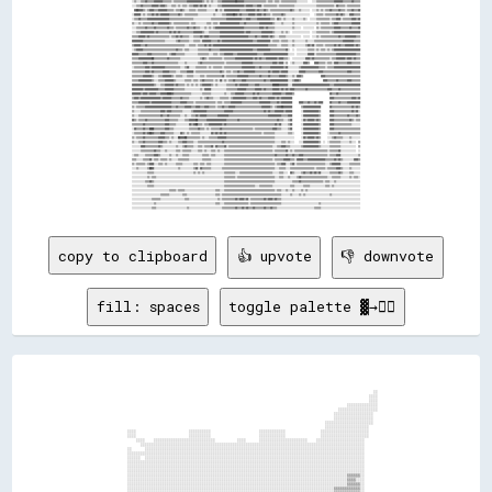
copy to clipboard
👍 upvote
👎 downvote
fill: spaces
toggle palette ▓→✊🏽
                                                                                                                                                                        
                                                                                                                                                                        
                                                                                                                                                                        
                                                                                                                                                                        
                                                                                                                                              ░░                        
                                                                                                                                            ░░░░                        
                                                                                                                                            ░░░░                        
                                                                                                                                  ░░░░░░░░░░░░░░                        
                                                                                                                              ░░░░░░░░░░░░░░░░░░                        
                                                                                                                            ░░░░░░░░░░░░░░░░░░                          
                                                                                                                            ░░░░░░░░░░░░░░░░░░                          
                                                                                                                        ░░░░░░░░░░░░░░░░░░░░░░                          
                                                                                                                        ░░░░░░░░░░░░░░░░░░░░                            
                              ░░░░                        ░░░░░░░░░░                      ░░░░░░░░░░░░                ░░░░░░░░░░░░░░░░░░░░░░                            
                              ░░░░                        ░░░░░░░░░░                      ░░░░░░░░░░░░                ░░░░░░░░░░░░░░░░░░░░░░                            
                                  ░░░░    ░░░░░░░░░░░░░░░░░░░░░░░░░░░░          ░░░░      ░░░░░░░░░░░░░░░░░░░░░░    ░░░░░░░░░░░░░░░░░░░░░░                              
                                    ░░░░░░░░░░░░░░░░░░░░░░░░░░░░░░░░░░░░░░░░░░░░░░░░░░░░░░░░░░░░░░░░░░░░░░░░░░░░░░░░░░░░░░░░░░░░░░░░░░░░░░                              
                              ░░      ░░░░░░░░░░░░░░░░░░░░░░░░░░░░░░░░░░░░░░░░░░░░░░░░░░░░░░░░░░░░░░░░░░░░░░░░░░░░░░░░░░░░░░░░░░░░░░░░░░░░                              
                              ░░░░░░░░░░░░░░░░░░░░░░░░░░░░░░░░░░░░░░░░░░░░░░░░░░░░░░░░░░░░░░░░░░░░░░░░░░░░░░░░░░░░░░░░░░░░░░░░░░░░░░░░░░░░                              
                              ░░░░░░  ░░░░░░░░░░░░░░░░░░░░░░░░░░░░░░░░░░░░░░░░░░░░░░░░░░░░░░░░░░░░░░░░░░░░░░░░░░░░░░░░░░░░░░░░░░░░░░░░░░░░                              
                              ░░░░░░░░░░░░░░░░░░░░░░░░░░░░░░░░░░░░░░░░░░░░░░░░░░░░░░░░░░░░░░░░░░░░░░░░░░░░░░░░░░░░░░░░░░░░░░░░░░░░░░░░░░░░                              
                              ░░░░░░░░░░░░░░░░░░░░░░░░░░░░░░░░░░░░░░░░░░░░░░░░░░░░░░░░░░░░░░░░░░░░░░░░░░░░░░░░░░░░░░░░░░░░░░░░░░░░░░░░░░░░                              
                              ░░░░░░░░░░░░░░░░░░░░░░░░░░░░░░░░░░░░░░░░░░░░░░░░░░░░░░░░░░░░░░░░░░░░░░░░░░░░░░░░░░░░░░░░░░░░░░░░░░░░░░░░░░░░                              
                              ░░░░░░░░░░░░░░░░░░░░░░░░░░░░░░░░░░░░░░░░░░░░░░░░░░░░░░░░░░░░░░░░░░░░░░░░░░░░░░░░░░░░░░░░░░░░░░░░░░░░▒▒▒▒▒▒░░                              
                              ░░░░░░░░░░░░░░░░░░░░░░░░░░░░░░░░░░░░░░░░░░░░░░░░░░░░░░░░░░░░░░░░░░░░░░░░░░░░░░░░░░░░░░░░░░░░░░░░░░░░▒▒▒▒░░░░                              
                              ░░░░░░░░░░░░░░░░░░░░░░░░░░░░░░░░░░░░░░░░░░░░░░░░░░░░░░░░░░░░░░░░░░░░░░░░░░░░░░░░░░░░░░░░░░░░░░░░░░░░▒▒▒▒▒▒░░                              
                              ░░░░░░░░░░░░░░░░░░░░░░░░░░░░░░░░░░░░░░░░░░░░░░░░░░░░░░░░░░░░░░░░░░░░░░░░░░░░░░░░░░░░░░░░░░░░░░▒▒▒▒▒▒▒▒▒▒▒▒░░                              
                              ░░░░░░░░░░░░░░░░░░░░░░░░░░░░░░░░░░░░░░░░░░░░░░░░░░░░░░░░░░░░░░░░░░░░░░░░░░░░░░░░░░░░░░░░░░░░░░▒▒▒▒▒▒▒▒▒▒▒▒░░                              
                                ░░░░░░░░░░░░░░░░░░░░░░░░░░░░▒▒▒▒▒▒▒▒▒▒▒▒▒▒▒▒▒▒▒▒░░▒▒▒▒▒▒▒▒▒▒▒▒░░░░░░░░░░░░░░░░░░░░░░░░░░▒▒▒▒▒▒▒▒▒▒▒▒▒▒▒▒░░                              
                              ░░░░░░░░░░░░░░░░░░░░░░░░░░░░▒▒▒▒▒▒▒▒▒▒▒▒▒▒▒▒▒▒▒▒▒▒░░░░▒▒▒▒▒▒▒▒▒▒▒▒░░░░░░░░░░░░░░░░░░░░░░▒▒▒▒▒▒▒▒▒▒▒▒▒▒▒▒▒▒▒▒                              
                                ░░░░░░░░░░░░░░░░░░░░░░░░░░▒▒▒▒▒▒▒▒▒▒▒▒▒▒▒▒▒▒▒▒▒▒░░▒▒▒▒▒▒▒▒▒▒▒▒▒▒░░░░░░▒▒▒▒░░░░░░░░░░░░▒▒▒▒▒▒▒▒▒▒▒▒▒▒▒▒▒▒░░                              
                                ░░░░░░░░▒▒▒▒▒▒▒▒▒▒▒▒▒▒▒▒▒▒▒▒▒▒▒▒▒▒▒▒▒▒▒▒▒▒▒▒▒▒▒▒▒▒▒▒▒▒▒▒▒▒▒▒▒▒▒▒▒▒▒▒▒▒▒▒▒▒▒▒▒▒▒▒▒▒▒▒▒▒▒▒▒▒▒▒▒▒▒▒▒▒▒▒▒▒▒▒░░                              
                                ░░▒▒░░░░▒▒▒▒▒▒▒▒▒▒▒▒▒▒▒▒▒▒▒▒▒▒▒▒▒▒▒▒▒▒▒▒▒▒▒▒▒▒▒▒▒▒▒▒▒▒▒▒▒▒▒▒▒▒▒▒▒▒▒▒▒▒▒▒▒▒▒▒▒▒▒▒▒▒▒▒▒▒▒▒▒▒▒▒▒▒▒▒▒▒▒▒▒▒▒▒                                
                                ░░▒▒▒▒▒▒▒▒▒▒▒▒▒▒▒▒▒▒▒▒▒▒▒▒▒▒▒▒▒▒▒▒▒▒▒▒▒▒▒▒▒▒▒▒▒▒▒▒▒▒▒▒▒▒▒▒▒▒▒▒▒▒▒▒▒▒▒▒▒▒▒▒▒▒▒▒▒▒▒▒▒▒▒▒▒▒▒▒▒▒▒▒▒▒▒▒▒▒▒▒▒▒                                
                                ░░▒▒▒▒▒▒▒▒▒▒▒▒▒▒▒▒▒▒▒▒▒▒▒▒▒▒▒▒▒▒▒▒▒▒▒▒▒▒▒▒▒▒▒▒▒▒▒▒▒▒▒▒▒▒▒▒▒▒▒▒▒▒▒▒▒▒▒▒▒▒▒▒▒▒▒▒▒▒▒▒▒▒▒▒▒▒▒▒▒▒▒▒▒▒▒▒▒▒▒▒▓▓                                
                                ░░░░▒▒▒▒▒▒▒▒▒▒▒▒▒▒▒▒▒▒▒▒▒▒▒▒▒▒▒▒▒▒▒▒▒▒▒▒▒▒▒▒▒▒▒▒▒▒▒▒▒▒▒▒▒▒▒▒▒▒▒▒▒▒▒▒▒▒▒▒▒▒▒▒▒▒▒▒▒▒▒▒▒▒▒▒▒▒▒▒▒▒▒▒▒▒▒▒▓▓▒▒░░                              
                              ░░▒▒▒▒▒▒▒▒▒▒▒▒▒▒▒▒▒▒▒▒▒▒▒▒▒▒▒▒▒▒▒▒▒▒▒▒▒▒▒▒▒▒▒▒▒▒▒▒▒▒▒▒▒▒▒▒▒▒▒▒▒▒▒▒▒▒▒▒▒▒▒▒▒▒▒▒▒▒▒▒▒▒▒▒▒▒▒▒▒▒▒▒▓▓▓▓▓▓▓▓▓▓▓▓░░                              
                              ░░▒▒▒▒▒▒▒▒▒▒▒▒▒▒▒▒▒▒▒▒▒▒▒▒▒▒▒▒▒▒▒▒▒▒▒▒▒▒▒▒▒▒▒▒▒▒▒▒▒▒▒▒▒▒▒▒▒▒▒▒▒▒▒▒▒▒▒▒▒▒▒▒▒▒▒▒▒▒▒▒▒▒▒▒▒▒▒▒▒▒▒▒▓▓▓▓▓▓▓▓▓▓▒▒░░                              
                              ░░▒▒▒▒▒▒▒▒▒▒▒▒▒▒▒▒▒▒▒▒▒▒▒▒▒▒▒▒▒▒▒▒▒▒▒▒▒▒▒▒▒▒▒▒▒▒▒▒▒▒▒▒▒▒▒▒▒▒▒▒▒▒▒▒▒▒▒▒▒▒▒▒▒▒▒▒▒▒▒▒▒▒▒▒▒▒▒▒▒▒▒▒▓▓▓▓▓▓▓▓▓▓▓▓░░                              
                              ▒▒▒▒▒▒▒▒▒▒▒▒▒▒▒▒▒▒▒▒▒▒▓▓▓▓▓▓▓▓▓▓▓▓▓▓▓▓▓▓▓▓▓▓▓▓▓▓▓▓▓▓▓▓▓▓▓▓▓▓▓▓▓▓▓▓▓▓▓▓▓▓▓▓▓▓▒▒▒▒▒▒▒▒▒▒▓▓▓▓▓▓▓▓▓▓▓▓▓▓▓▓▓▓▓▓░░                              
                              ▒▒▒▒▒▒▒▒▒▒▒▒▒▒▒▒▒▒▒▒▒▒▓▓▓▓▓▓▓▓▓▓▓▓▓▓▓▓▓▓▓▓▓▓▓▓▓▓▓▓▓▓▓▓▓▓▓▓▓▓▓▓▓▓▓▓▓▓▓▓▓▓▓▓▓▓▒▒▒▒▒▒▒▒▒▒▓▓▓▓▓▓▓▓▓▓▓▓▓▓▓▓▓▓▓▓░░                              
                              ▒▒▒▒▒▒▒▒▒▒▒▒▒▒▒▒▒▒▒▒▒▒▓▓▓▓▓▓▓▓▓▓▓▓▓▓▓▓▓▓▓▓▓▓▓▓▓▓▓▓▓▓▓▓▓▓▓▓▓▓▓▓▓▓▓▓▓▓▓▓▓▓▓▓▓▓▓▓▓▓▓▓▓▓▓▓▓▓▓▓▓▓▓▓▓▓▓▓▓▓▓▓▓▓▓▓░░                              
                              ▒▒▒▒▒▒▒▒▒▒▒▒▒▒▒▒▒▒▒▒▒▒▓▓▓▓▓▓▓▓▓▓▓▓▓▓▓▓▓▓▓▓▓▓▓▓▓▓▓▓▓▓▓▓▓▓▓▓▓▓▓▓▓▓▓▓▓▓▓▓▓▓▓▓▓▓▓▓▓▓▓▓▓▓▓▓▓▓▓▓▓▓▓▓▓▓▓▓▓▓▓▓▓▓▓▓▒▒                              
                              ▒▒▒▒▒▒▒▒▒▒▒▒▒▒▒▒▒▒▒▒▒▒▓▓▓▓▓▓▓▓▓▓▓▓▓▓▓▓▓▓▓▓▓▓▓▓▓▓▓▓▓▓▓▓▓▓▓▓▓▓▓▓▓▓▓▓▓▓▓▓▓▓▓▓▓▓▓▓▓▓▓▓▓▓▓▓▓▓▓▓▓▓▓▓▓▓▓▓▓▓▓▓▓▓▓▓▒▒                              
                              ▒▒▒▒▒▒▒▒▒▒▒▒▒▒▒▒▓▓▓▓▓▓▓▓▓▓▓▓▓▓▓▓▓▓▓▓▓▓▓▓▓▓▓▓▓▓▓▓▓▓▓▓▓▓▓▓▓▓▓▓▓▓▓▓▓▓▓▓▓▓▓▓▓▓▓▓▓▓▓▓▓▓▓▓▓▓▓▓▓▓▓▓▓▓▓▓▓▓▓▓▓▓▓▓▓▓▓▓                              
                              ▒▒▒▒▒▒▒▒▒▒▓▓▓▓▓▓▓▓▓▓▓▓▓▓▓▓▓▓▓▓▓▓▓▓▓▓▓▓▓▓▓▓▓▓▓▓▓▓▓▓▓▓▓▓▓▓▓▓▓▓▓▓▓▓▓▓▓▓▓▓▓▓▓▓▓▓▓▓▓▓▓▓▓▓▓▓▓▓▓▓▓▓▓▓▓▓▓▓▓▓▓▓▓▓▓▓▓▓                              
                            ░░▒▒▒▒▒▒▒▒▓▓▓▓▓▓▓▓▓▓▓▓▓▓▓▓▓▓▓▓▓▓▓▓▓▓▓▓▓▓▓▓▓▓▓▓▓▓▓▓▓▓▓▓▓▓▓▓▓▓▓▓▓▓▓▓▓▓▓▓▓▓▓▓▓▓▓▓▓▓▓▓▓▓▓▓▓▓▓▓▓▓▓▓▓▓▓▓▓▓▓▓▓▓▓▓▓▓▓▓                              
                            ▒▒▒▒▓▓▓▓▓▓▓▓▓▓▓▓▓▓▓▓▓▓▓▓▓▓▓▓▓▓▓▓▓▓▓▓▓▓▓▓▓▓▓▓▓▓▓▓▓▓▓▓▓▓▓▓▓▓▓▓▓▓▓▓▓▓▓▓▓▓▓▓▓▓▓▓▓▓▓▓▓▓▓▓▓▓▓▓▓▓▓▓▓▓▓▓▓▓▓▓▓▓▓▓▓▓▓▓▓▓                              
                            ▒▒▒▒▒▒▓▓▓▓▓▓▓▓▓▓▓▓▓▓▓▓▓▓▓▓▓▓▓▓▓▓▓▓▓▓▓▓▓▓▓▓▓▓▓▓▓▓▓▓▓▓▓▓▓▓▓▓▓▓▓▓▓▓▓▓▓▓▓▓▓▓▓▓▓▓▓▓▓▓▓▓▓▓▓▓▓▓▓▓▓▓▓▓▓▓▓▓▓▓▓▓▓▓▓▓▓▓▓▓░░                            
                            ▓▓▒▒▒▒▓▓▓▓▓▓▓▓▓▓▓▓▓▓▓▓▓▓▓▓▓▓▓▓▓▓▓▓▓▓▓▓▓▓▓▓▓▓▓▓▓▓▓▓▓▓▓▓▓▓▓▓▓▓▓▓▓▓▓▓▓▓▓▓▓▓▓▓▓▓▓▓▓▓▓▓▓▓▓▓▓▓▓▓▓▓▓▓▓▓▓▓▓▓▓▓▓▓▓▓▓▓▓▓░░                            
                            ▓▓▓▓▓▓▓▓▓▓▓▓▓▓▓▓▓▓▓▓▓▓▓▓▓▓▓▓▓▓▓▓▓▓▓▓▓▓▓▓▓▓▓▓▓▓▓▓▓▓▓▓▓▓▓▓▓▓▓▓▓▓▓▓▓▓▓▓▓▓▓▓▓▓▓▓▓▓▓▓▓▓▓▓▓▓▓▓▓▓▓▓▓▓▓▓▓▓▓▓▓▓▓▓▓▓▓▓▓▓▒▒                            
                          ░░▒▒▓▓▓▓▓▓▓▓▓▓▓▓▓▓▓▓▓▓▓▓▓▓▓▓▓▓▓▓▓▓▓▓▓▓▓▓▓▓▓▓▓▓▓▓▓▓▓▓▓▓████▓▓▓▓▓▓▓▓▓▓▓▓▓▓▓▓▓▓▓▓▓▓▓▓▓▓▓▓▓▓▓▓▓▓▓▓▓▓▓▓▓▓▓▓▓▓▓▓▓▓▓▓▓▓▓▓                            
                          ▒▒▓▓▓▓▓▓▓▓▓▓▓▓▓▓▓▓▓▓▓▓▓▓▓▓▓▓▓▓██▓▓▓▓▓▓██████████▓▓▓▓▓▓████▓▓▓▓▓▓▓▓▓▓▓▓████████████████▓▓▓▓▓▓▓▓▓▓▓▓▓▓▓▓██████████▓▓                            
                          ▓▓▓▓▓▓▓▓▓▓▓▓▓▓▓▓▓▓▓▓▓▓▓▓▓▓████████████████████████████████████████████████████████████████▓▓▓▓▓▓▓▓▓▓▓▓████████████                            
                          ▓▓▓▓▓▓▓▓▓▓▓▓▓▓▓▓▓▓▓▓▓▓████████████████████████████████████████████████████████████████████████▓▓██████████████████░░                          
                        ░░▓▓▓▓▓▓▓▓▓▓▓▓▓▓▓▓██████████████████████████████████████████████████████████████████████████████████████████████████▒▒                          
                        ░░▓▓▓▓▓▓▓▓▓▓▓▓▓▓██████████████████████████████████████████████████████████████████████████████████████████████████████                          
                        ▒▒▓▓▓▓▓▓▓▓▓▓██████████████████████████████████████████████████████████████████████████████████████████████████████████                          
                        ▓▓▓▓▓▓▓▓▓▓████████████████████████████████████████████████████████████████████████████████████████████████████████████░░                        
                        ▓▓▓▓▓