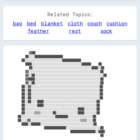
Related Topics:
bag
bed
blanket
cloth
couch
cushion
feather
rest
sock
      ▓▓██                                              

    ██░░░░██████████████████                            

  ██░░░░░░░░░░░░░░░░░░░░░░░░████████████                

    ████░░░░░░░░░░░░░░░░░░░░░░░░░░░░░░░░██████    ██    

      ██░░░░░░░░░░░░░░░░░░░░░░░░░░░░░░░░░░░░░░████░░██  

    ▓▓░░░░░░░░░░░░░░░░░░░░░░░░░░░░░░░░░░░░░░░░░░░░░░██  

    ▓▓░░██░░░░░░░░░░░░░░░░░░░░░░░░░░░░░░░░░░░░░░░░░░░░██

    ▓▓████░░░░░░░░░░░░░░░░░░░░░░░░░░░░░░░░░░░░░░░░░░██  

    ▓▓░░██░░░░░░░░░░░░░░░░░░░░░░░░░░░░░░░░░░░░░░░░░░██  

  ██░░▓▓░░░░░░░░░░░░░░░░░░░░░░░░░░░░░░░░░░░░░░░░░░░░██  

  ██░░██░░░░░░░░░░░░░░░░░░░░░░░░░░░░░░░░░░░░░░░░░░░░██  

  ██░░██░░░░░░░░░░░░░░░░░░░░░░░░░░░░░░░░░░░░░░░░░░░░██  

  ██░░██░░░░░░░░░░░░░░░░░░░░░░░░░░░░░░░░░░░░░░░░░░░░██  

  ██░░██░░░░████░░░░░░░░░░░░░░░░░░░░░░░░░░░░░░░░░░██    

  ██░░░░░░░░████░░░░░░░░░░░░░░░░░░░░░░░░░░░░░░░░░░██    

  ██░░░░░░░░░░░░░░░░░░░░░░░░░░░░░░░░░░████░░░░░░░░██    

  ██░░░░░░▒▒▒▒░░░░░░░░██░░░░░░░░░░░░░░████░░░░░░░░██    

██░░░░░░░░░░░░░░░░░░░░░░████████░░░░░░░░░░░░░░░░██      

██░░░░▓▓░░░░░░░░░░░░░░░░░░░░░░░░░░░░░░░░▒▒▒▒░░░░██      

  ████░░██████░░░░░░░░░░░░░░░░░░░░░░░░░░░░░░░░░░██      

              ██████████████░░░░░░░░░░░░░░░░░░░░░░██    

                            ████████████████░░████      
