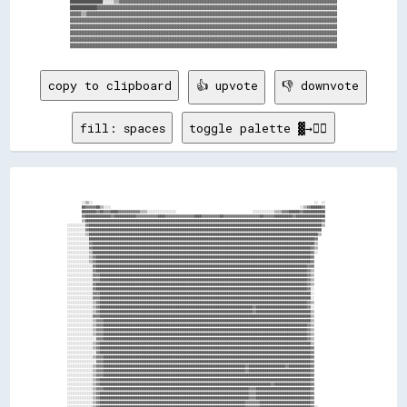
████████████░░░░▒▒▓▓▓▓▓▓▓▓▓▓▓▓▓▓▓▓▓▓▓▓▓▓▓▓▓▓▓▓▓▓▓▓▓▓▓▓▓▓▓▓▓▓▓▓▓▓▓▓▓▓▓▓▓▓▓▓▓▓▓▓▓▓▓▓▓▓▓▓▓▓▓▓▓▓▓▓▓▓▓▓

██████████▓▓▓▓▓▓▓▓▓▓▓▓▓▓▓▓▓▓▓▓▓▓▓▓▓▓▓▓▓▓▓▓▓▓▓▓▓▓▓▓▓▓▓▓▓▓▓▓▓▓▓▓▓▓▓▓▓▓▓▓▓▓▓▓▓▓▓▓▓▓▓▓▓▓▓▓▓▓▓▓▓▓▓▓▓▓▓▓

▓▓▓▓▒▒▓▓▓▓▓▓▓▓▓▓▓▓▓▓▓▓▓▓▓▓▓▓▓▓▓▓▓▓▓▓▓▓▓▓▓▓▓▓▓▓▓▓▓▓▓▓▓▓▓▓▓▓▓▓▓▓▓▓▓▓▓▓▓▓▓▓▓▓▓▓▓▓▓▓▓▓▓▓▓▓▓▓▓▓▓▓▓▓▓▓▓▓

▓▓▓▓▓▓▓▓▓▓▓▓▓▓▓▓▓▓▓▓▓▓▓▓▓▓▓▓▓▓▓▓▓▓▓▓▓▓▓▓▓▓▓▓▓▓▓▓▓▓▓▓▓▓▓▓▓▓▓▓▓▓▓▓▓▓▓▓▓▓▓▓▓▓▓▓▓▓▓▓▓▓▓▓▓▓▓▓▓▓▓▓▓▓▓▓▓▓

▓▓▓▓▓▓▓▓▓▓▓▓▓▓▓▓▓▓▓▓▓▓▓▓▓▓▓▓▓▓▓▓▓▓▓▓▓▓▓▓▓▓▓▓▓▓▓▓▓▓▓▓▓▓▓▓▓▓▓▓▓▓▓▓▓▓▓▓▓▓▓▓▓▓▓▓▓▓▓▓▓▓▓▓▓▓▓▓▓▓▓▓▓▓▓▓▓▓

▓▓▓▓▓▓▓▓▓▓▓▓▓▓▓▓▓▓▓▓▓▓▓▓▓▓▓▓▓▓▓▓▓▓▓▓▓▓▓▓▓▓▓▓▓▓▓▓▓▓▓▓▓▓▓▓▓▓▓▓▓▓▓▓▓▓▓▓▓▓▓▓▓▓▓▓▓▓▓▓▓▓▓▓▓▓▓▓▓▓▓▓▓▓▓▓▓▓

▓▓▓▓▓▓▓▓▓▓▓▓▓▓▓▓▓▓▓▓▓▓▓▓▓▓▓▓▓▓▓▓▓▓▓▓▓▓▓▓▓▓▓▓▓▓▓▓▓▓▓▓▓▓▓▓▓▓▓▓▓▓▓▓▓▓▓▓▓▓▓▓▓▓▓▓▓▓▓▓▓▓▓▓▓▓▓▓▓▓▓▓▓▓▓▓▓▓

copy to clipboard
👍 upvote
👎 downvote
fill: spaces
toggle palette ▓→✊🏽
                                                                                                                                                      
                                                                                                                                                      
                                                                                                                                                      
                                                                                                                                                      
        ░░▒▒░░                                                                                                                          ░░  ░░        
        ██▓▓▓▓▓▓██▒▒░░░░                                                                                                        ░░▒▒▓▓██████▓▓        
        ████████▓▓██▓▓▓▓████▓▓▓▓▓▓▓▓▓▓▓▓▒▒▒▒░░░░░░░░░░░░░░░░                                          ░░░░░░░░░░░░▒▒▒▒▓▓▓▓██████▓▓████████████        
        ▓▓██████████████▓▓████████████▓▓▓▓▓▓▓▓▓▓▓▓████▓▓▓▓▓▓▓▓▓▓▓▓▓▓▓▓████▓▓▓▓▓▓▓▓▓▓██▓▓▓▓▓▓▓▓▓▓▓▓▓▓▓▓▓▓▓▓██▓▓▓▓▓▓██████████▓▓████████████████        
        ▒▒██████████████████████████████████████████████████████████████████████████████████████████████████████████████████████████████████▓▓        
░░░░░░░░░░▓▓████████████████████████████████████████████████████████████████████████████████████████████████████████████████████████████████▒▒        
░░░░░░░░░░▓▓████████████████████████████████████████████████████████████████████████████████████████████████████████████████████████████████          
░░░░░░░░░░▒▒██████████████████████████████████████████████████████████████████████████████████████████████████████████████████████████████▒▒          
░░░░░░░░░░░░████████████████████████████████████████████████████████████████████████████████████████████████████████████████████████████▓▓            
░░░░░░░░░░░░▓▓██████████████████████████████████████████████████████████████████████████████████████████████████████████████████████████▒▒            
░░░░░░░░░░░░▓▓████████████████████████████████████████████████████████████████████████████████████████████████████████████████████████▓▓▒▒            
░░░░░░░░░░░░▒▒████████████████████████████████████████████████████████████████████████████████████████████████████████████████████████▓▓░░            
░░░░░░░░░░░░▒▒▓▓██████████████████████████████████████████████████████████████████████████████████████████████████████████████████████▓▓              
░░░░░░░░░░░░▒▒▓▓██████████████████████████████████████████████████████████████████████████████████████████████████████████████████████▓▓              
░░░░░░░░░░░░░░▓▓████████████████████████████████████████████████████████████████████████████████████████████████████████████████████▓▓▓▓              
░░░░░░░░░░░░░░▓▓████████████████████████████████████████████████████████████████████████████████████████████████████████████████████▓▓▒▒              
░░░░░░░░░░░░░░▓▓▓▓██████████████████████████████████████████████████████████████████████████████████████████████████████████████████▓▓▒▒              
░░░░░░░░░░░░░░▓▓▓▓██████████████████████████████████████████████████████████████████████████████████████████████████████████████████▓▓▒▒              
░░░░░░░░░░░░░░▓▓████████████████████████████████████████████████████████████████████████████████████████████████████████████████████▓▓▒▒              
░░░░░░░░░░░░░░▓▓████████████████████████████████████████████████████████████████████████████████████████████████████████████████████▓▓░░              
░░░░░░░░░░░░░░▓▓▓▓████████████████████████████████████████████████████████████████████████████████████████████████████████████████████░░              
░░░░░░░░░░░░░░▓▓▓▓████████████████████████████████████████████████████████████████████████████████████████████████████████████████████░░              
░░░░░░░░░░░░░░▒▒▓▓██████████████████████████████████████████████████████████████████████████████████████████████████████████████████▓▓▒▒              
░░░░░░░░░░░░░░▒▒▓▓████████████████████████████████████████████████████████████████████████████████████▓▓████████████████████████████▓▓░░              
░░░░░░░░░░░░░░▒▒▓▓████████████████████████████████████████████████████████████████████████████████████▓▓██████████████████████████████▒▒              
░░░░░░░░░░░░░░▓▓▓▓████████████████████████████████████████████████████████████████████████████████████████████████████████████████████▒▒              
░░░░░░░░░░░░░░▒▒▓▓▓▓██████████████████████████████████████████████████████████████████████████████████████████████████████████████████▒▒              
░░░░░░░░░░░░░░▒▒▓▓▓▓████████████████████████████████████████████████████████████████████████████████████████████████████████████████▓▓▒▒              
░░░░░░░░░░░░░░▒▒▓▓▓▓████████████████████████████████████████████████████████████████████████████████████████████████████████████████▓▓▒▒              
░░░░░░░░░░░░░░▒▒▓▓▓▓████████████████████████████████████████████████████████████████████████████████████████████████████████████████▓▓▒▒              
░░░░░░░░░░░░░░░░▓▓▓▓████████████████████████████████████████████████████████████████████████████████████████████████████████████████▓▓▒▒              
░░░░░░░░░░░░░░▒▒▓▓████████████████████████████████████████████████████████████████████████████████████████████████████████████████████▒▒              
░░░░░░░░░░░░░░▒▒▓▓████████████████████████████████████████████████████████████████████████████████████████████████████████████████████▓▓              
░░░░░░░░░░░░░░░░▓▓████████████████████████████████████████████████████████████████████████████████████████████████████████████████████▓▓              
░░░░░░░░░░░░░░▒▒▓▓▓▓██████████████████████████████████████████████████████████████████████████████████████████████████████████████████▓▓              
░░░░░░░░░░░░░░░░▓▓▓▓██████████████████████████████████████████████████████████████████████████████████████████████████████████████████▓▓              
░░░░░░░░░░░░░░▒▒▓▓▓▓██████████████████████████████████████████████████████████████████████████████▓▓████████████████████▓▓████████████▓▓              
░░░░░░░░░░░░░░▒▒▓▓▓▓██████████████████████████████████████████████████████████████████████████████▓▓██████████████████████████████████▓▓              
░░░░░░░░░░░░░░▒▒▓▓▓▓██████████████████████████████████████████████████████████████████████████████████████████████████████████████████▓▓              
░░░░░░░░░░░░░░▒▒▓▓████████████████████████████████████████████████████████████████████████████████████████████████████████████████████▓▓              
░░░░░░░░░░░░░░▒▒▓▓██████████████████████████████████████████████████████████████████████████████████████████████▓▓████████████████████▓▓              
░░░░░░░░░░░░░░▒▒▓▓▓▓████████████████████████████████████████████████████████████████████████████████▓▓▓▓██████████████████████████████▓▓              
░░░░░░░░░░░░░░▒▒▓▓██████████████████████████████████████████████████████████████████████████████████▓▓▓▓██████████████████████████████▓▓              
░░░░░░░░░░░░░░▒▒▓▓██████████████████████████████████████████████████████████████████████████████████▓▓▓▓██████████████████████████████▓▓              
░░░░░░░░░░░░░░▒▒▓▓████████████████████████████████████████████████████████████████████████████████▓▓▓▓▓▓▓▓████████████████████████████▓▓              
░░░░░░░░░░░░░░▒▒▓▓████████████████████████████████████████████████████████████████████████████████▓▓▓▓▓▓▓▓████████████████████████████▓▓░░            
░░░░░░░░░░░░░░▒▒▓▓██████████████████████████████████████████████████████████████████████████████████████████████████████████████████▓▓▓▓              
░░░░░░░░░░░░░░▒▒▓▓████████████████████████████████████████████████████████████████████████████████████████████████████████████████████▓▓              
░░░░░░░░░░░░░░▒▒▓▓████████████████████████████████████████████████████████████████████████████████████████████████████████████████████▓▓              
░░░░░░░░░░░░░░▒▒▓▓██████████████████████████████████████████████████████████████████████████████████████████████████████████████████▓▓▓▓░░            
░░░░░░░░░░░░░░▒▒▓▓████████████████████████████████████████████████████████▓▓██████████████████████▓▓▓▓▓▓▓▓▓▓▓▓▓▓████████▓▓████████████▓▓░░            
░░░░░░░░░░░░░░▒▒▓▓████████████████████████████████████████▓▓▓▓██████▓▓▓▓▓▓▓▓▓▓██▓▓██████▓▓▓▓▓▓▓▓▓▓▓▓▓▓▓▓▓▓▓▓▓▓▓▓▓▓▓▓▓▓▓▓▓▓████████████▓▓░░            
░░░░░░░░░░░░░░▒▒▓▓████████████████████████████████████████▓▓████▓▓▓▓▓▓▓▓▓▓▓▓▓▓▓▓▓▓▓▓▓▓▓▓▓▓▓▓▓▓▓▓▓▓▓▓▓▓▓▓▓▓▓▓▓▓██▓▓▓▓▓▓▓▓▓▓▓▓▓▓██████▓▓▓▓░░            
░░░░░░░░░░░░░░▓▓▓▓████████████████████████████████████████▓▓████▓▓▓▓▓▓▓▓▓▓▓▓▓▓▓▓▓▓▓▓▓▓▓▓▓▓▓▓▓▓▓▓▓▓▓▓▓▓▓▓▓▓▓▓▓▓▓▓▓▓▓▓▓▓▓▓▓▓▓▓▓▓██████▓▓▓▓▒▒            
░░░░░░░░░░░░░░▓▓▓▓████████████████████████████████████████▓▓████▓▓▓▓▓▓▓▓▓▓▓▓▓▓▓▓▓▓▓▓▓▓▓▓▓▓▓▓▓▓▓▓▓▓▓▓▓▓▓▓▓▓▓▓▓▓▓▓▓▓▓▓▓▓▓▓▓▓▓▓████████▓▓▓▓▒▒            
░░░░░░░░░░░░░░▓▓▓▓██████████████████████████████████████▓▓████████▓▓▓▓▓▓▓▓▓▓▓▓▓▓▓▓▓▓▓▓▓▓▓▓▓▓▓▓▓▓▓▓▓▓▓▓▓▓▓▓▓▓▓▓▓▓▓▓▓▓▓▓▓▓▓▓▓▓▓▓▓▓████▓▓▓▓▒▒            
░░░░░░░░░░░░▒▒▓▓▓▓██████████████████████████████████████████████████▓▓▓▓▓▓▓▓▓▓▓▓▓▓▓▓▓▓▓▓▓▓▓▓▓▓▓▓▓▓▓▓▓▓▓▓▓▓▓▓▓▓▓▓▓▓▓▓▓▓▓▓▓▓▓▓▓▓▓▓▓▓▓▓████▓▓            
░░░░░░░░░░░░▓▓██▓▓████████████████████████▓▓▓▓▓▓██████████████████████▓▓▓▓▓▓▓▓▓▓▓▓▓▓▓▓▓▓▓▓▓▓▓▓▓▓▓▓▓▓▓▓▓▓▓▓▓▓▓▓▓▓▓▓▓▓▓▓▓▓▓▓▓▓▓▓▓▓▓▓▓▓████▓▓            
░░░░░░░░░░▒▒██████████████████████████████▓▓▓▓▓▓██████████████████████▓▓▓▓▓▓▓▓▓▓▓▓▓▓▓▓▓▓▓▓▓▓▓▓▓▓▓▓▓▓▓▓▓▓▓▓▓▓▓▓▓▓▓▓▓▓▓▓▓▓▓▓▓▓▓▓▓▓▓▓▓▓████▓▓░░          
░░░░░░░░░░▓▓██████████████████████████████▓▓▓▓▓▓████████████████████████▓▓▓▓▓▓▓▓▓▓▓▓▓▓▓▓▓▓▓▓▓▓▓▓▓▓▓▓▓▓▓▓▓▓▓▓▓▓▓▓▓▓▓▓▓▓▓▓▓▓▓▓▓▓▓▓▓▓▓▓██████▒▒          
░░░░░░░░░░██████████████████████████▓▓██████████████████████████████████▓▓▓▓▓▓▓▓▓▓▓▓████▓▓▓▓▓▓▓▓▓▓▓▓▓▓▓▓▓▓▓▓▓▓▓▓▓▓▓▓▓▓▓▓▓▓▓▓▓▓▓▓▓▓▓▓▓▓▓▓▓▓▓▓          
░░░░░░░░▒▒████████████████████████▓▓▓▓████████████████████████████████████████████████████████████▓▓▓▓▓▓██████████▓▓██▓▓▓▓▓▓▓▓▓▓▓▓▓▓▓▓▓▓▓▓██          
░░░░░░░░████████████████████████▓▓