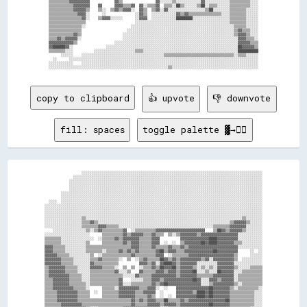
▒▒▒▒▒▒▒▒▒▒▓▓▓▓▓▓▓▓▓▓            ▓▓▒▒                ▓▓░░░░░░▒▒░░░░░░░░░░░░▓▓░░░░░░░░░░░░▒▒▒▒▒▒▒▒▒▒░░░░

▒▒▒▒▒▒▒▒▒▒▒▒▓▓▓▓▓▓▓▓    ▓▓      ▓▓▓▓▒▒▒▒▓▓  ▓▓░░▒▒▒▒▓▓  ▒▒▒▒░░██▒▒░░░░░░▒▒██░░▒▒▒▒░░░░░░▒▒▒▒▒▒▒▒▒▒░░░░

▒▒▒▒▒▒▒▒▒▒▒▒▓▓▓▓▓▓▒▒    ▒▒░░  ▒▒▓▓▒▒▓▓▓▓░░  ▓▓▒▒  ▒▒▓▓░░▓▓░░░░░░░░░░░░░░░░░░▒▒██░░░░░░░░▒▒▒▒▒▒▒▒░░░░░░

▒▒▒▒▒▒▒▒▒▒▒▒▒▒▓▓▓▓░░      ░░              ░░▓▓▒▒  ░░░░░░░░░░░░▓▓▒▒▓▓▒▒▒▒▒▒▒▒▒▒▒▒▒▒▒▒░░░░▒▒▒▒▒▒▒▒░░░░░░

▒▒▒▒▒▒▒▒▒▒▒▒▒▒▒▒▓▓░░    ▒▒▓▓▓▓░░░░░░      ░░▓▓▓▓  ░░░░░░░░░░░░████████░░░░░░░░░░░░░░░░░░▒▒▒▒▒▒▒▒░░░░░░

▒▒▒▒▒▒▒▒▒▒▒▒▒▒▒▒▒▒                        ░░░░░░░░░░░░░░░░░░░░░░░░░░░░░░░░░░░░░░░░░░░░░░▒▒▒▒▒▒▒▒░░░░░░

▒▒▒▒▒▒▒▒▒▒▒▒▒▒▒▒░░                      ░░░░░░░░░░░░░░░░░░░░░░░░░░░░░░░░░░░░░░░░░░░░░░░░░░▒▒▒▒▒▒░░░░░░

▒▒▒▒▒▒▒▒▒▒▒▒▒▒▒▒                      ░░░░░░░░░░░░░░░░░░░░░░░░░░░░░░░░░░░░░░░░░░░░░░░░░░░░▒▒▓▓▒▒▒▒░░░░

▒▒▒▒▒▒▒▒▒▒▒▒▓▓▒▒                    ░░░░░░░░░░░░░░░░░░░░░░░░░░░░░░░░░░░░░░░░░░░░░░░░░░░░░░▒▒▓▓▓▓▒▒░░░░

▒▒▒▒▓▓▒▒▓▓▓▓▓▓░░                    ░░░░░░░░░░░░░░░░░░░░░░░░░░░░░░░░░░░░░░░░░░░░░░░░░░░░░░░░▓▓▓▓▒▒▒▒░░

▓▓▓▓▓▓▓▓▓▓▓▓▒▒                  ░░░░░░░░░░░░░░░░░░░░░░░░░░░░░░░░░░░░░░░░░░░░░░░░░░░░░░░░░░░░▓▓▓▓▓▓▒▒▒▒

▓▓██████▓▓░░                ░░░░░░░░░░░░░░░░░░░░░░░░░░░░░░░░░░░░░░░░░░░░░░░░░░░░░░░░░░░░░░░░██▓▓▓▓▓▓▒▒

▒▒▒▒▒▒▒▒░░░░          ░░░░░░░░░░░░░░░░░░░░▒▒▒▒░░░░░░░░░░░░░░░░░░░░░░░░░░░░░░░░░░░░░░░░░░░░░░██████████

      ░░░░░░    ░░░░░░░░░░░░░░░░░░░░░░░░░░░░░░░░░░░░░░░░▒▒▒▒▒▒▒▒▒▒▒▒▒▒▒▒▒▒▒▒▒▒▒▒▒▒▒▒▒▒▒▒▒▒░░▒▒▒▒░░░░░░

  ░░      ░░░░░░░░░░░░░░░░░░░░░░░░░░░░░░░░░░░░░░░░░░░░░░░░░░░░░░░░░░░░░░░░░░░░░░░░░░░░░░░░░░░░░░░░░░░░

░░░░░░░░░░░░    ░░░░░░░░░░░░░░░░░░░░░░░░░░░░░░░░░░░░░░░░░░░░░░░░░░░░░░░░░░░░░░░░░░░░░░░░░░░░░░░░░░░░░░

copy to clipboard
👍 upvote
👎 downvote
fill: spaces
toggle palette ▓→✊🏽
                  ░░░░░░░░░░░░░░░░░░░░░░░░░░░░░░░░░░░░░░░░░░░░░░░░░░░░░░░░░░░░░░░░░░░░░░░░░░░░░░░░░░░░░░░░

              ░░░░░░░░░░░░░░░░░░░░░░░░░░░░░░░░░░░░░░░░░░░░░░░░░░░░░░░░░░░░░░░░░░░░░░░░░░░░░░░░░░░░░░░░░░░░

            ░░░░░░░░░░░░░░░░░░░░░░░░░░░░░░░░░░░░░░░░░░░░░░░░░░░░░░░░░░░░░░░░░░░░░░░░░░░░░░░░░░░░░░░░░░░░░░

            ░░░░░░░░░░░░░░░░░░░░░░░░░░░░░░░░░░░░░░░░░░░░░░░░░░░░░░░░░░░░░░░░░░░░░░░░░░░░░░░░░░░░░░░░░░░░░░

            ░░░░░░░░░░░░░░░░░░░░░░░░░░░░░░░░░░░░░░░░░░░░░░░░░░░░░░░░░░░░░░░░░░░░░░░░░░░░░░░░░░░░░░░░░░░░░░

        ░░░░░░░░░░░░░░░░░░░░░░░░░░░░░░░░░░░░░░░░░░░░░░░░░░░░░░░░░░░░░░░░░░░░░░░░░░░░░░░░░░░░░░░░░░░░░░░░░░

        ░░░░░░░░░░░░░░░░░░░░░░░░░░░░░░░░░░░░░░░░░░░░░░░░░░░░░░░░░░░░░░░░░░░░░░░░░░░░░░░░░░░░░░░░░░░░░░░░░░

  ░░░░  ░░░░░░░░░░░░░░░░░░░░░░░░░░░░░░░░░░░░░░░░░░░░░░░░░░░░░░░░░░░░░░░░░░░░░░░░░░░░░░░░░░░░░░░░░░░░░░░░░░

░░░░░░░░░░░░░░░░░░░░░░░░░░░░░░░░░░░░░░░░░░░░░░░░░░░░░░░░░░░░░░░░░░░░░░░░░░░░░░░░░░░░░░░░░░░░░░░░░░░░░░░░░░

░░░░░░░░░░░░░░░░░░░░░░░░░░░░░░░░░░░░░░░░░░░░░░░░░░░░░░░░░░░░░░░░░░░░░░░░░░░░░░░░░░░░░░░░░░░░░░░░░░░░░░░░░░

░░░░░░░░░░░░░░░░░░░░░░░░░░░░░░░░░░░░░░░░░░░░░░░░░░░░░░░░░░░░░░░░░░░░░░░░░░░░░░░░░░░░░░░░░░░░░░░░░░░░░░░░░░

░░░░░░░░░░░░░░░░░░▒▒░░░░░░░░░░░░░░░░░░░░░░░░░░░░░░░░░░░░░░░░░░░░░░░░░░░░░░░░░░░░░░░░░░░░░░░░░░░░▒▒░░░░░░░░

░░░░░░░░░░░░░░░░░░▒▒▒▒▓▓▒▒░░░░░░░░░░░░░░░░░░░░░░░░░░░░░░░░░░░░░░░░░░░░░░░░░░░░░░░░░░░░░░░░▒▒▓▓▓▓▓▓▒▒░░░░░░

░░░░░░░░░░░░░░░░░░▒▒▒▒▒▒▒▒▓▓▓▓▒▒▒▒▒▒░░░░░░░░░░░░░░░░░░░░░░░░░░░░░░░░░░░░░░░░░░░░░░▒▒▒▒▒▒▒▒▓▓▓▓▓▓▓▓░░░░░░░░

    ░░░░░░░░░░░░░░░░▒▒░░▒▒▓▓▒▒▒▒▒▒▒▒▒▒▓▓  ░░▒▒▒▒▒▒▒▒▒▒▓▓▓▓▓▓▓▓▓▓▓▓▓▓▓▓▓▓▓▓▓▓▓▓    ▒▒██▓▓▒▒▓▓▓▓▓▓▒▒░░░░░░░░

░░░░░░░░░░░░░░░░░░░░░░      ▒▒▒▒▒▒▒▒▒▒▓▓▒▒▓▓▓▓▓▓▒▒▒▒▓▓▒▒▒▒  ▒▒░░▒▒▓▓▓▓▓▓▓▓▒▒▓▓▓▓▓▓▓▓▓▓▓▓▓▓▓▓▓▓░░░░░░░░░░░░

▒▒▒▒▒▒▒▒░░░░░░░░░░░░░░░░  ░░▒▒▒▒▒▒▓▓▒▒▓▓▓▓▓▓▓▓▒▒▒▒▒▒▓▓▓▓          ▓▓▓▓▓▓▓▓▓▓▓▓▓▓████▓▓▓▓▓▓▓▓▓▓░░░░░░░░░░░░

▒▒▒▒▒▒▒▒░░░░░░░░░░░░▒▒      ▒▒▒▒▒▒▒▒▒▒▓▓▒▒▓▓▓▓▒▒▒▒▒▒▓▓▓▓  ░░  ░░  ▒▒▓▓▓▓▓▓▓▓██▓▓████▓▓▓▓▓▓▓▓▒▒▒▒░░░░░░░░░░

▓▓▓▓▒▒▒▒▒▒░░░░░░░░░░▒▒▒▒▒▒▒▒▒▒▒▒▒▒▒▒▒▒▒▒▒▒▓▓▓▓▒▒▒▒▒▒▓▓▒▒▒▒▒▒▓▓▒▒▒▒▓▓▒▒▓▓▓▓▓▓▓▓▓▓▓▓▓▓▓▓▓▓▓▓▓▓▓▓░░░░░░░░░░░░

▓▓▓▓▒▒▒▒▒▒░░░░░░░░░░▒▒▒▒▒▒▒▒░░▒▒▒▒▒▒▓▓▒▒▓▓▒▒▓▓▒▒▒▒▒▒▒▒▓▓██▒▒▓▓▓▓▒▒▒▒▓▓▓▓▓▓▓▓▓▓▓▓▓▓██▓▓▓▓▓▓▓▓▓▓      ░░  ░░

▓▓▓▓▓▓▒▒▒▒▒▒░░░░░░░░░░▒▒  ░░▒▒▒▒▒▒▒▒▒▒▒▒▒▒▓▓▒▒▒▒▒▒▒▒▒▒▓▓▓▓  ░░▒▒▒▒▒▒▒▒▓▓▓▓▓▓▓▓▓▓▓▓▓▓▓▓▓▓▓▓▓▓▒▒      ░░░░░░

▓▓▓▓▓▓▓▓▒▒▒▒▒▒░░░░░░░░▒▒▒▒▓▓▒▒▒▒▒▒▒▒░░  ▒▒  ░░▒▒▓▓▒▒▒▒▒▒██▓▓▒▒▓▓▒▒▓▓▓▓▓▓▓▓▓▓▒▒▓▓░░▓▓▓▓▓▓▓▓▓▓▒▒  ░░░░░░░░░░

▓▓▓▓▓▓▓▓▒▒▒▒▒▒░░░░░░░░▓▓▒▒▒▒▒▒▒▒▒▒▒▒          ▓▓▓▓▒▒▓▓░░▓▓████▓▓▒▒▓▓▓▓▓▓▓▓░░░░░░░░░░▓▓▓▓▓▓▓▓░░░░░░░░░░░░░░

▒▒▓▓▓▓▓▓▓▓▒▒▒▒▒▒░░░░░░▓▓▓▓▓▓▒▒▒▒▒▒░░  ▒▒  ▒▒  ░░▒▒▒▒▓▓▒▒██▓▓▓▓██▒▒▓▓▓▓▓▓▒▒░░▒▒░░▒▒░░▓▓▓▓▓▓▓▓▒▒░░░░░░▒▒▒▒▒▒

▒▒▓▓▓▓▓▓▓▓▒▒▒▒▒▒░░░░░░▒▒▒▒▒▒▒▒▒▒▒▒▓▓░░░░▒▒    ▓▓▒▒▒▒▒▒▓▓▓▓▒▒▓▓▓▓▒▒▓▓▓▓▓▓██░░░░▒▒░░░░██▓▓▓▓▓▓░░░░▒▒▒▒▒▒▒▒▒▒

▒▒▓▓▓▓▓▓▓▓▓▓▒▒▒▒▒▒░░░░▒▒▒▒▒▒▒▒▒▒▒▒▒▒▒▒░░░░░░▓▓▒▒▒▒▒▒▓▓▓▓▓▓▓▓▓▓▓▓▒▒▓▓▓▓▓▓▓▓▒▒▒▒▒▒▒▒▓▓▓▓▓▓▓▓▓▓░░▒▒▒▒▒▒▒▒▒▒▒▒

▒▒▒▒▓▓▓▓▓▓▓▓▒▒▒▒▒▒░░░░▒▒▒▒▒▒▒▒▒▒▒▒▒▒▓▓    ░░░░░░▒▒▒▒▓▓▓▓▒▒▓▓▓▓▓▓▓▓▓▓▓▓▓▓██▓▓░░░░▓▓▓▓▒▒▓▓▓▓▓▓░░▒▒▒▒▒▒▒▒▒▒▒▒

▒▒▒▒▓▓▓▓▓▓▓▓▒▒▒▒▒▒▒▒░░▒▒▒▒▒▒▒▒▒▒▒▒▒▒▓▓░░░░▒▒▒▒▒▒▒▒▒▒▓▓▒▒▓▓██▓▓▓▓▓▓▓▓▓▓▓▓▓▓▓▓░░░░▒▒▓▓▓▓▓▓▓▓▓▓▒▒░░▒▒▒▒▒▒▒▒▒▒

▒▒▒▒▓▓▓▓▓▓▓▓▓▓▒▒▒▒▒▒░░      ▒▒▒▒▒▒░░▓▓▓▓▓▓▓▓▓▓▒▒▒▒▓▓▓▓░░  ░░    ▓▓▓▓▓▓▓▓▓▓▓▓▓▓▓▓██▓▓▓▓▓▓▓▓▒▒░░▒▒▒▒▒▒▒▒▒▒░░

▒▒▒▒▒▒▓▓▓▓▓▓▓▓▓▓▒▒▒▒▒▒  ░░  ▒▒▒▒▒▒▒▒▓▓▓▓▓▓▓▓▒▒▒▒▓▓▓▓▓▓  ░░      ▓▓▓▓▓▓▓▓▒▒████▓▓██▓▓▓▓▓▓▓▓▒▒▒▒▒▒▒▒▒▒▒▒░░░░

▒▒▒▒▒▒▓▓▓▓▓▓▓▓▓▓▒▒▒▒▒▒      ▒▒▒▒▒▒▒▒▓▓▓▓▓▓▓▓▒▒▒▒▒▒▓▓▒▒  ░░  ░░  ▓▓▓▓▓▓▓▓▓▓████▓▓██▓▓▓▓▓▓▓▓▒▒▒▒▒▒▒▒▒▒▒▒░░░░

▒▒▒▒▒▒▓▓▓▓▓▓▓▓▓▓▒▒▒▒▒▒▒▒▒▒▒▒▒▒▒▒▒▒▒▒▒▒▒▒▒▒▓▓▒▒▓▓▒▒▓▓▓▓▒▒▒▒██▒▒▒▒▒▒▓▓▒▒▓▓▓▓▓▓▓▓▓▓▓▓▓▓▓▓▓▓██▒▒▒▒▒▒▒▒▒▒▒▒░░░░

▒▒▒▒▒▒▒▒▓▓▓▓▓▓▓▓▓▓▒▒▒▒▒▒▒▒▒▒▒▒▒▒▒▒▒▒▒▒▒▒▒▒▓▓▒▒▒▒▒▒▓▓▓▓▓▓▒▒▓▓▓▓▓▓▒▒▓▓▓▓▓▓▓▓▓▓▓▓▓▓██▓▓▓▓▓▓▓▓▒▒▒▒▒▒▒▒▒▒▒▒░░░░
