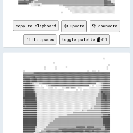
▒▒▒▒▒▒▓▓▒▒▒▒▓▓▓▓▒▒░░░░▒▒▒▒▒▒▒▒▒▒▒▒▒▒▒▒▒▒▒▒▒▒▒▒▒▒▒▒▒▒▒▒▒▒▒▒▒▒▒▒▒▒▒▒▒▒▒▒▒▒▒▒▒▒▒▒▒▒▒▒▒▒▒▒▒▒▒▒▒▒▒▒▒▒▓▓▓▓▒▒▒▒░░░░

▓▓▓▓▓▓▓▓▓▓▓▓▓▓▒▒░░▒▒▒▒▒▒▒▒▒▒▒▒▒▒▒▒▒▒▒▒▒▒▒▒▒▒▒▒▒▒▒▒▒▒▒▒▒▒▒▒▒▒▒▒▒▒▒▒▒▒▒▒▒▒▒▒▒▒▒▒▒▒▒▒▒▒▒▒▒▒▒▒▒▒▒▒▒▒▓▓▓▓▓▓▓▓░░░░

██████████▓▓░░░░░░░░░░░░░░▒▒▒▒▒▒▒▒▒▒▒▒▒▒▒▒▒▒▒▒▒▒▒▒▒▒▒▒▒▒▒▒▒▒▒▒▒▒▒▒▒▒▒▒▒▒▒▒▒▒▒▒▒▒▒▒▒▒▒▒▒▒▒▒▒▒▒▒▒▒▓▓▓▓▓▓▓▓▓▓▒▒

              ░░░░░░░░▒▒░░                    ░░░░▒▒▒▒▒▒▒▒▒▒▒▒▒▒▒▒▒▒▒▒▒▒▒▒▒▒▒▒▒▒▒▒▒▒▒▒▒▒▒▒▒▒▒▒▒▒▓▓▓▓▓▓▓▓▓▓▓▓

                                                    ░░░░░░░░░░░░░░░░░░░░░░░░░░░░░░░░░░░░░░░░░░░░░░░░░░░░░░░░

                                                        ░░░░░░░░░░░░░░░░░░░░░░░░░░░░░░░░░░░░░░░░░░░░░░░░░░░░

                                                          ░░░░░░░░░░░░░░░░░░░░░░░░░░░░░░░░░░░░░░░░░░░░░░░░░░

copy to clipboard
👍 upvote
👎 downvote
fill: spaces
toggle palette ▓→✊🏽
                                                                                          ░░      

                                  ░░                                                              

                                                                                                ░░

                        ░░          ░░          ░░                                            ░░  

                        ░░          ░░                                                        ░░  

░░                                                                      ░░    ░░░░  ░░            

▒▒▒▒▒▒▒▒▒▒▒▒▓▓▓▓▓▓▓▓▓▓▓▓▓▓▓▓▓▓▓▓▓▓▓▓▓▓▓▓▓▓▓▓▓▓▓▓▓▓▓▓▓▓▓▓▓▓▓▓▓▓▓▓▓▓▓▓▓▓▓▓▓▓▓▓▓▓▓▓▓▓▓▓▓▓▓▓▓▓▓▓▓▓▓▓▓▓

▓▓▓▓▓▓▓▓▓▓▓▓▓▓▓▓▓▓▓▓▓▓▓▓▓▓▓▓▓▓▓▓▓▓▓▓▓▓▓▓▓▓▓▓▓▓▓▓▓▓▓▓▓▓▓▓▓▓▓▓▓▓▓▓▓▓▓▓▓▓▓▓▓▓▓▓▓▓▓▓▓▓▓▓▓▓▓▓▓▓▓▓▓▓▓▓▓▓

▓▓▓▓▓▓▓▓▓▓▓▓██▓▓▓▓▓▓▓▓▓▓▓▓▓▓▓▓▓▓▓▓▓▓▓▓▓▓▓▓▓▓▓▓▓▓▓▓▓▓▓▓▓▓▓▓▓▓▓▓▓▓▓▓▓▓▓▓▓▓▓▓▓▓▓▓▓▓▓▓▓▓▓▓▓▓▓▓▓▓▓▓▓▓▓▓

▓▓██████▓▓▓▓████▓▓▓▓▓▓▓▓▓▓▓▓▓▓▓▓▓▓▓▓▓▓▓▓▓▓▓▓▓▓▓▓▓▓▓▓▓▓▓▓▓▓▓▓▓▓▓▓▓▓▓▓▓▓▓▓▓▓▓▓▓▓▓▓▓▓▓▓▓▓▓▓▓▓▓▓▓▓▓▓▓▓

▓▓▓▓████▓▓██████▓▓▓▓▓▓▓▓▓▓▓▓▓▓▓▓▓▓▓▓▓▓▓▓▓▓▓▓▓▓▓▓▓▓▓▓▓▓▓▓▓▓▓▓▓▓▓▓▓▓▓▓▓▓▓▓▓▓▓▓▓▓▓▓▓▓▓▓▓▓▓▓▓▓▓▓▓▓▓▓▓▓

▓▓██████▓▓▒▒░░░░░░▒▒▒▒▓▓▓▓▓▓▓▓▓▓▓▓▓▓▓▓▓▓▓▓▓▓▓▓▓▓▓▓▓▓▓▓▓▓▓▓▓▓▓▓▓▓▓▓▓▓▓▓▓▓▓▓▓▓▓▓▓▓▓▓░░░░░░▒▒▓▓▓▓▓▓▓▓

▓▓████████▓▓▒▒░░░░  ░░    ░░▒▒▒▒▓▓▓▓▓▓▓▓▓▓▓▓▓▓▓▓▓▓▓▓▓▓▓▓▓▓▓▓▓▓▓▓▓▓▓▓▓▓▓▓▓▓░░  ░░  ░░░░░░▒▒▓▓▓▓▓▓▓▓

▓▓████████▓▓▒▒░░░░░░░░░░    ░░░░░░  ░░      ░░░░▒▒▒▒░░▒▒▒▒░░  ░░░░        ░░░░░░░░░░░░░░▒▒▓▓▓▓▓▓▓▓

▓▓██████████▒▒░░░░░░░░░░░░░░░░░░░░░░░░░░░░░░░░              ░░  ░░  ░░░░░░░░░░░░░░░░░░▒▒▓▓▓▓▓▓▓▓▓▓

▓▓██████████▓▓░░░░░░░░░░░░░░░░░░░░░░░░░░░░░░░░░░░░░░░░░░░░░░░░░░░░░░░░░░░░░░░░░░░░░░░░▒▒██▓▓▓▓▓▓▓▓

▓▓████████████▒▒░░░░░░░░░░░░░░░░░░░░░░░░░░░░░░░░░░░░░░░░░░░░░░░░░░░░░░░░░░░░░░░░░░░░▒▒▒▒▓▓██▓▓▓▓▓▓

▓▓████████████▒▒░░░░░░░░░░░░░░░░░░░░░░░░░░░░░░░░░░░░░░░░░░░░░░░░░░░░░░░░░░░░░░░░░░░░▒▒▒▒▓▓████▓▓▓▓

██████████████▓▓░░░░░░░░░░░░░░░░░░░░░░░░░░░░░░░░░░░░░░░░░░░░░░░░░░░░░░░░░░░░░░░░░░▒▒▒▒▒▒▓▓████▓▓▓▓

▓▓████████████▓▓░░░░░░░░░░░░░░░░░░░░░░░░░░░░░░░░░░░░░░░░░░░░░░░░░░░░░░░░░░░░░░░░░░▒▒▒▒▒▒▓▓▓▓██▓▓▓▓

▓▓██████████████░░░░░░░░░░░░░░░░░░░░░░░░░░░░░░░░░░░░░░░░░░░░░░░░░░░░░░░░░░░░░░░░░░▒▒▒▒▒▒▓▓▓▓▓▓▓▓▓▓

▓▓██████████████░░░░░░░░░░░░░░░░░░░░░░░░░░░░░░░░░░░░░░░░░░░░░░░░░░░░░░░░░░░░░░░░░░▒▒▒▒▒▒▓▓▓▓▓▓▓▓▓▓

██▓▓████████████░░░░░░░░░░░░░░░░░░░░░░░░░░░░░░░░░░░░░░░░░░░░░░░░░░░░░░░░░░░░░░░░▒▒▒▒▒▒▒▒▓▓▓▓▓▓▓▓▓▓

▓▓██████████████░░░░░░░░░░░░░░░░░░░░░░░░░░░░░░░░░░░░░░░░░░░░░░░░░░░░░░░░░░░░▒▒░░▒▒▒▒▒▒▒▒▓▓▓▓▓▓▓▓▓▓

████████████████░░░░░░░░░░░░░░░░░░░░░░░░░░░░░░░░░░░░░░░░░░░░░░░░░░▒▒░░░░▒▒▒▒▒▒▒▒▒▒▒▒▒▒▒▒▓▓▓▓▓▓▓▓▓▓

████████████████░░░░░░░░░░░░░░░░░░░░░░░░░░░░░░░░░░░░░░░░▒▒▒▒▒▒▒▒▒▒▒▒▒▒▒▒▒▒▒▒▒▒▒▒▒▒▒▒▒▒▒▒▓▓▓▓▓▓▓▓▓▓

████████████████░░░░░░░░░░░░░░░░░░░░░░░░░░░░░░░░░░▒▒▒▒▒▒▒▒▒▒▒▒▒▒▒▒▒▒▒▒▒▒▒▒▒▒▒▒▒▒▒▒▒▒▒▒▒▒▒▒▓▓▓▓▓▓██

████████████████░░░░░░░░░░░░░░░░░░░░░░░░▒▒▒▒▒▒▒▒▒▒▒▒▒▒▒▒▒▒▒▒▒▒▒▒▒▒▒▒▒▒▒▒▒▒▒▒▒▒▒▒▒▒▒▒▒▒▒▒▓▓████████

████████████████░░░░░░░░░░░░░░░░░░░░▒▒▒▒▒▒▒▒▒▒▒▒▒▒▒▒▒▒▒▒▒▒▒▒▒▒▒▒▒▒▒▒▒▒▒▒▒▒▒▒▒▒▒▒▒▒▒▒▒▒▒▒▒▒████████

████████████████░░░░░░░░░░░░░░░░░░▒▒▒▒▒▒▒▒▒▒▒▒▒▒▒▒▒▒▒▒▒▒▒▒▒▒▒▒▒▒▒▒▒▒▒▒▒▒▒▒▒▒▒▒▒▒▒▒▒▒▒▒▒▒▒▒████████

████████████████░░░░░░░░░░░░░░▒▒▒▒▒▒▒▒▒▒▒▒▒▒▒▒▒▒▒▒▒▒▒▒▒▒▒▒▒▒▒▒▒▒▒▒▒▒▒▒▒▒▒▒▒▒▒▒▒▒▒▒▒▒▒▒▒▒▒▒████████

████████████████░░░░░░░░░░░░▒▒▒▒▒▒▒▒▒▒▒▒▒▒▒▒▒▒▒▒▒▒▒▒▒▒▒▒▒▒▒▒▒▒▒▒▒▒▒▒▒▒▒▒▒▒▒▒▒▒▒▒▒▒▒▒▒▒▒▒▒▒▓▓██████

██████████████▒▒░░░░░░░░░░▒▒▒▒▒▒▒▒▒▒▒▒▒▒▒▒▒▒▒▒▒▒▒▒▒▒▒▒▒▒▒▒▒▒▓▓▓▓▓▓▓▓▓▓▒▒▓▓▓▓▓▓▓▓▒▒▒▒▒▒▒▒▒▒▒▒██████

██████████████░░░░░░░░░░▒▒▒▒▒▒▒▒▒▒▒▒▒▒▒▒▓▓▓▓▓▓▓▓▓▓▓▓▓▓▓▓▓▓▓▓▓▓▓▓▓▓▓▓▓▓▓▓▓▓▓▓▓▓▓▓▓▓▓▓▓▓▓▓▒▒▒▒▓▓████

██████████████░░░░░░▒▒▒▒▒▒▓▓▓▓▓▓▓▓▓▓▓▓▓▓▓▓▓▓████████████████████████▓▓████▓▓▓▓██▓▓▓▓▓▓▓▓▓▓▓▓▓▓▓▓▓▓
