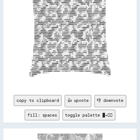
copy to clipboard
👍 upvote
👎 downvote
fill: spaces
toggle palette ▓→✊🏽
▓▓▓▓▓▓▓▓▓▓▓▓████▓▓▓▓▒▒▓▓▓▓▓▓▒▒▒▒▒▒░░▒▒░░▒▒▒▒▒▒▒▒▓▓▓▓▓▓▒▒▓▓▓▓▓▓▓▓▓▓▓▓▒▒▒▒▓▓▓▓▓▓▓▓▓▓▒▒▓▓▓▓▓▓▓▓▓▓▓▓▓▓▓▓▓▓▒▒▓▓▒▒▒▒▒▒▓▓▒▒▒▒▒▒▓▓▓▓▓▓▓▓▓▓▒▒▓▓▓▓▓▓▓▓▓▓▓▓▓▓▓▓▓▓▓▓▓▓▓▓▓▓▒▒░░░░░░▒▒▒▒░░░░░░░░░░▒▒▒▒▒▒▒▒▓▓▓▓▒▒▒▒▓▓▒▒▓▓▒▒▓▓▒▒
▓▓▓▓▒▒▒▒▒▒▒▒▓▓▓▓▒▒▒▒▒▒▓▓▒▒▒▒▒▒▒▒░░▓▓▓▓▓▓▒▒░░░░░░▒▒▒▒▓▓▓▓▓▓▓▓▓▓▓▓▓▓▓▓▓▓▒▒▒▒▓▓████▒▒▓▓▓▓▓▓▓▓▓▓▓▓▓▓▓▓▓▓▓▓▒▒▒▒▒▒▒▒▒▒▒▒▓▓▒▒▒▒▒▒▒▒▒▒▓▓▓▓▓▓▓▓▒▒▓▓▓▓▓▓▓▓▓▓▓▓▓▓▓▓▓▓▓▓▒▒░░░░  ░░░░▓▓▒▒▓▓▒▒░░▒▒▒▒░░▒▒▒▒▓▓▓▓▓▓▓▓▒▒▓▓▓▓▓▓▒▒▓▓
▒▒▓▓▒▒░░▓▓▓▓▓▓▓▓▒▒▒▒▓▓▓▓▓▓▒▒░░▒▒▓▓▓▓▓▓▓▓▒▒▒▒▒▒▒▒▒▒▒▒▒▒▒▒▓▓▓▓▓▓▓▓▒▒▓▓▒▒▒▒▒▒▒▒▒▒▒▒▒▒▒▒▒▒▓▓▓▓▓▓▓▓▓▓▓▓▓▓▓▓▒▒▒▒▒▒▒▒▒▒▒▒▒▒▓▓▒▒▒▒▒▒░░▒▒░░▒▒░░▒▒▒▒▓▓▓▓▓▓▓▓▓▓▓▓▓▓▓▓▒▒░░░░░░░░░░░░▒▒▓▓▒▒▓▓▒▒▒▒░░▒▒▒▒▒▒▒▒▓▓▓▓▓▓▓▓▓▓▓▓▓▓▓▓▓▓
▓▓▓▓▒▒▓▓▒▒▓▓▓▓▓▓▓▓▓▓▓▓▓▓▒▒▒▒▒▒▒▒▓▓▓▓▓▓▓▓▓▓▒▒▒▒▓▓▒▒▓▓▓▓▓▓██▓▓▓▓▓▓▓▓▒▒▒▒░░░░░░▒▒▒▒▓▓▓▓▒▒▓▓▓▓▓▓▓▓████▓▓▓▓▓▓▒▒▒▒▒▒▒▒▒▒▒▒▒▒▒▒▒▒▒▒▒▒▒▒▒▒▒▒▒▒▒▒▒▒░░▒▒▒▒▒▒▓▓▒▒▒▒▒▒░░░░░░░░░░░░░░▒▒▒▒▒▒▒▒▒▒▒▒▒▒░░▓▓▒▒▒▒▒▒▓▓▓▓▓▓▒▒▓▓▓▓▒▒▒▒
░░▒▒░░▓▓▒▒▒▒▓▓▓▓▓▓▓▓▓▓▓▓▓▓▓▓░░▒▒▒▒▓▓▒▒▒▒▓▓▓▓▓▓▓▓▓▓▓▓▓▓▓▓▓▓▓▓▓▓▓▓▓▓░░▒▒░░░░▒▒░░▒▒▓▓▓▓▓▓▓▓▓▓██▓▓▓▓▓▓▓▓▒▒▒▒▓▓▒▒▒▒▒▒▒▒▒▒▒▒▒▒▓▓▓▓▒▒▒▒▒▒▒▒▒▒▒▒▒▒▒▒░░▒▒▒▒▓▓▒▒▓▓░░░░▒▒░░░░  ░░░░▒▒▒▒▒▒▓▓▒▒▓▓▒▒▒▒▓▓▓▓▓▓▓▓▓▓▒▒▓▓▒▒▒▒▒▒▒▒▒▒
░░▒▒░░░░▒▒▒▒▓▓▒▒▒▒▒▒▓▓▓▓▓▓▓▓▒▒▒▒▒▒▒▒░░▒▒▒▒▒▒▒▒▒▒▒▒▓▓▓▓▓▓▓▓▓▓▓▓▓▓▒▒░░▒▒░░▒▒░░░░▒▒▒▒▓▓▓▓▓▓▓▓▓▓▓▓██▓▓▓▓▓▓▒▒▒▒▒▒▒▒▒▒▒▒▒▒▒▒▒▒▒▒░░▒▒▒▒░░▒▒▒▒░░▒▒▒▒▒▒▒▒▒▒▒▒▒▒░░░░░░░░░░    ░░░░▒▒▒▒▒▒▒▒▒▒▒▒▒▒▒▒▓▓▓▓▓▓▓▓▒▒▒▒▒▒▒▒▓▓▒▒▒▒▒▒
░░░░▒▒▒▒▓▓▒▒▒▒▒▒▒▒▓▓▓▓▓▓▒▒▓▓▓▓▒▒░░░░▒▒▒▒░░▒▒░░▒▒▒▒░░▒▒▒▒▓▓▓▓▒▒▓▓▒▒▓▓░░▒▒░░░░░░▒▒▒▒▓▓▓▓▓▓▓▓▓▓▓▓▓▓▓▓▓▓▓▓▒▒▓▓▓▓▓▓▒▒▒▒▓▓▓▓░░▒▒▒▒▒▒▒▒▒▒▒▒░░▒▒▒▒▒▒▒▒▒▒▒▒▒▒░░░░░░░░░░░░░░░░░░░░▒▒▒▒▒▒▒▒▒▒▒▒▒▒▒▒░░▓▓▒▒▒▒▒▒░░▒▒▒▒▒▒▒▒▒▒▒▒
  ▓▓██▓▓▓▓▒▒░░▒▒▓▓▓▓▒▒▒▒▓▓▓▓▓▓▓▓▒▒▒▒▒▒░░▒▒▒▒▓▓▒▒░░░░▒▒▒▒▒▒░░▒▒▒▒▒▒▒▒░░░░░░░░▓▓░░▒▒░░▓▓▓▓▓▓▓▓▓▓▓▓▓▓▒▒▒▒▒▒▓▓▓▓▓▓▓▓▒▒▓▓▒▒▒▒▓▓▒▒░░▒▒▒▒▒▒▒▒▒▒▒▒▒▒▒▒▒▒▓▓▒▒░░░░▒▒░░░░░░░░  ░░░░▒▒░░▒▒░░▒▒▒▒▓▓▒▒▒▒▒▒▓▓▒▒▒▒░░▒▒▒▒▓▓▒▒▒▒▓▓
░░▓▓▓▓▓▓░░▒▒░░▒▒▒▒▓▓▒▒▓▓▒▒▓▓▓▓▓▓▓▓▒▒▒▒▒▒▒▒▓▓▒▒░░▒▒▒▒▒▒▒▒▒▒▒▒░░░░░░░░░░░░░░▒▒░░░░░░▒▒▒▒▓▓▓▓▓▓██▓▓▒▒▓▓▒▒▒▒▒▒▓▓▓▓▓▓▒▒▓▓▓▓▒▒▓▓▒▒▒▒░░▒▒▒▒▒▒▒▒▓▓▒▒░░░░░░░░░░░░░░░░░░░░░░    ░░▒▒▒▒▒▒░░▒▒▒▒▒▒▒▒▒▒▓▓▒▒▓▓▒▒░░░░▓▓▓▓▒▒▒▒▒▒
░░▒▒▒▒▓▓▒▒▒▒▒▒▓▓▓▓▓▓▓▓▓▓▓▓▓▓▓▓▓▓▓▓▒▒▒▒▒▒▒▒▒▒▒▒▒▒▒▒▒▒▒▒▒▒░░░░░░░░░░░░░░░░▒▒▒▒▒▒▒▒▒▒▒▒▒▒▓▓▓▓▓▓▓▓▓▓▓▓▓▓▒▒▒▒▓▓▓▓▒▒▒▒▒▒▓▓▓▓▓▓▓▓▓▓▓▓▒▒▒▒░░▓▓▒▒░░▒▒░░░░░░▒▒░░░░░░░░▒▒░░  ░░░░░░▒▒▒▒▒▒▒▒▒▒▒▒░░▒▒▒▒▓▓▓▓░░▒▒▒▒▒▒▒▒▓▓▓▓▒▒▓▓
▒▒░░░░▒▒░░▒▒▒▒▒▒▒▒▓▓▒▒▒▒▓▓▓▓▓▓▓▓▓▓▒▒░░▒▒▒▒▒▒▒▒▒▒▒▒▒▒░░▒▒▒▒░░░░░░░░░░▒▒▒▒░░▒▒▒▒░░▓▓▓▓▓▓▓▓▓▓▓▓▓▓▓▓▓▓▒▒▒▒▓▓▒▒▒▒▒▒▒▒▒▒▒▒▓▓▓▓▓▓▓▓▓▓▓▓▒▒░░░░░░▒▒░░░░░░░░▒▒░░░░░░░░░░░░░░░░░░░░▒▒░░▒▒▒▒▒▒▒▒░░▒▒▓▓▓▓▒▒▒▒▒▒▒▒▒▒▒▒▓▓▓▓▓▓▓▓
░░░░▒▒▒▒▒▒▒▒▓▓▒▒▒▒▒▒▓▓▒▒▒▒▒▒▒▒▒▒▓▓▒▒▒▒░░▒▒▒▒▒▒▒▒▒▒▓▓▒▒▒▒▓▓▒▒▒▒░░░░▒▒░░▒▒░░▒▒▓▓▓▓▓▓▓▓▓▓▓▓▓▓▓▓▓▓▓▓▓▓▓▓▓▓▒▒▒▒▒▒▒▒▒▒▒▒▒▒▓▓▓▓▒▒▓▓▒▒▒▒▒▒░░░░░░░░░░░░░░░░▒▒░░░░░░  ░░░░░░░░░░  ▒▒░░▒▒▒▒▒▒▒▒▒▒▒▒▓▓▓▓▓▓▒▒▒▒▒▒▒▒▓▓▒▒▒▒▒▒▓▓
░░░░▒▒▒▒▓▓▓▓▓▓▓▓▓▓▓▓▒▒▓▓▒▒▒▒▒▒▒▒▒▒▓▓▒▒▓▓▒▒▓▓▒▒▒▒▒▒▒▒▒▒▒▒▓▓▓▓▓▓▓▓▒▒░░░░▒▒▒▒▒▒▒▒▒▒▓▓▓▓▓▓▓▓▓▓▓▓▓▓▓▓▓▓▓▓▓▓▒▒▓▓▓▓▒▒▒▒▒▒▒▒▒▒▓▓▓▓▓▓▓▓▓▓▒▒░░░░░░▒▒░░▒▒░░  ░░░░░░░░░░░░░░░░  ░░░░▒▒▒▒▒▒▒▒▒▒▒▒░░▒▒▓▓▓▓▓▓▓▓▓▓▓▓▓▓▓▓▓▓▓▓▓▓▓▓
▒▒▒▒▒▒▓▓▓▓▓▓▒▒▓▓▒▒▒▒▒▒▒▒▒▒▒▒▒▒▒▒▒▒░░▒▒▒▒▓▓▒▒▓▓▒▒▒▒▒▒░░░░▒▒▒▒▒▒▓▓▒▒▓▓▓▓▒▒▒▒▒▒▒▒▒▒▓▓▓▓▓▓▓▓▓▓▓▓▓▓▓▓▓▓▓▓▓▓▓▓▓▓▒▒▒▒▒▒▓▓▒▒▒▒▓▓▓▓▓▓▒▒▓▓▒▒░░░░▒▒▒▒▒▒░░░░░░░░░░░░░░  ░░░░░░  ░░░░▒▒░░▒▒▒▒▒▒▒▒▒▒▒▒▒▒▒▒▓▓▒▒▒▒▓▓▓▓▓▓▓▓▓▓▒▒▒▒
▓▓▓▓▓▓▓▓▓▓▒▒▒▒▒▒▒▒▒▒▒▒▒▒▒▒▒▒▒▒░░░░░░░░░░▒▒▓▓▒▒▒▒▒▒▒▒░░░░▒▒▒▒▒▒░░▓▓▓▓▓▓▓▓▒▒▒▒▒▒▓▓▒▒▓▓▓▓▓▓▓▓▓▓▓▓▓▓▓▓▓▓▓▓▓▓▓▓▓▓▓▓▒▒▒▒▓▓▓▓▓▓▓▓▓▓▓▓░░▒▒▒▒▒▒░░▒▒▒▒▒▒░░░░▒▒░░░░░░░░░░▒▒░░░░░░▒▒▒▒▒▒▒▒▒▒▒▒▒▒▒▒▒▒▒▒▒▒▒▒▒▒▓▓▓▓▓▓▓▓▓▓▒▒▒▒▒▒
▒▒▓▓▓▓▓▓▒▒▒▒▓▓▒▒▒▒▒▒▒▒▒▒▒▒▒▒▒▒▒▒▒▒▒▒▒▒▒▒▒▒▒▒▒▒▒▒░░░░▒▒▒▒▒▒░░▒▒▒▒▒▒▓▓▒▒▓▓▒▒▓▓▓▓▓▓▓▓▓▓▓▓▓▓▓▓▓▓▓▓▓▓▓▓▓▓▓▓▓▓▓▓▓▓▓▓▓▓▓▓▓▓▓▓▓▓▓▓▓▓▒▒▒▒▒▒▒▒░░░░▒▒▒▒▒▒░░░░▒▒░░░░░░░░░░▒▒▓▓▒▒▓▓░░▒▒▒▒▒▒░░▒▒▒▒▒▒▒▒▓▓▒▒▓▓▒▒▒▒▓▓▓▓▓▓▓▓▒▒▓▓▒▒
░░▒▒▓▓▓▓▓▓▒▒▒▒▒▒▒▒▒▒▒▒▒▒▒▒▒▒▒▒▒▒▒▒▒▒▒▒▒▒▓▓▒▒▒▒░░▒▒▒▒░░░░░░░░▒▒▒▒▒▒▒▒▒▒▓▓▒▒▒▒▒▒▒▒▓▓▓▓▓▓▓▓▓▓▓▓▓▓▓▓▓▓▓▓▓▓▓▓▓▓▓▓▓▓▒▒▒▒▓▓▓▓▓▓▓▓▓▓▓▓▒▒▒▒▒▒▒▒▒▒▒▒▒▒▓▓░░  ░░  ░░░░░░░░░░▒▒▒▒▒▒░░▒▒░░▒▒▒▒░░▒▒░░▒▒▓▓▓▓▓▓▓▓▓▓▓▓▓▓▓▓▓▓▓▓▓▓▓▓
▓▓▓▓▓▓▒▒▒▒▒▒▒▒▓▓▓▓▒▒▒▒▒▒▒▒▒▒▒▒▒▒░░▒▒▓▓▓▓▒▒▒▒▒▒▒▒░░░░░░░░░░░░▒▒▒▒▒▒▒▒▒▒░░░░▒▒▒▒░░▒▒▒▒▓▓▓▓▓▓▓▓▒▒▒▒▓▓▓▓▓▓▓▓▓▓▓▓▓▓▓▓▓▓▒▒▒▒▒▒▓▓▓▓▓▓▓▓▓▓▓▓▓▓▓▓▓▓▓▓▓▓░░░░░░  ░░░░░░░░░░▓▓▓▓▓▓░░▒▒▒▒▒▒▒▒▒▒▒▒▒▒▒▒▒▒▓▓▓▓▓▓▓▓▓▓▓▓▓▓▓▓▓▓▒▒▒▒
▒▒▒▒▒▒▓▓▓▓▓▓▓▓▓▓▓▓██▒▒▒▒▒▒▒▒▒▒▒▒▓▓▒▒▒▒▒▒▒▒▒▒░░░░░░░░░░░░░░░░░░▒▒▓▓▒▒░░▒▒▒▒▒▒▒▒▒▒▒▒░░▒▒▒▒▒▒▒▒▒▒▓▓▓▓▓▓▓▓▓▓▓▓▓▓▓▓▒▒▓▓▒▒▓▓▒▒▒▒▓▓▓▓▓▓▓▓▓▓▒▒▓▓▓▓▒▒▒▒░░  ░░░░░░░░░░░░▓▓▓▓▒▒▓▓▒▒▒▒▒▒▒▒▒▒▒▒▒▒░░▒▒▒▒▓▓▓▓▓▓▓▓▒▒▓▓▓▓▒▒▓▓▒▒▒▒
▒▒▒▒▒▒▒▒▒▒▓▓▓▓▒▒▒▒▓▓▒▒▒▒▒▒▒▒▒▒▒▒▒▒▒▒▒▒▒▒▒▒░░░░░░▒▒░░░░░░░░░░▒▒▓▓▒▒▒▒▒▒▒▒▒▒▒▒▒▒▒▒▒▒▒▒░░▒▒▒▒▒▒▒▒▒▒▒▒▒▒▓▓▓▓▓▓▓▓▓▓▒▒▒▒▒▒▒▒▒▒▒▒▒▒▒▒▒▒▓▓▓▓▒▒▓▓▓▓░░▒▒  ░░▒▒░░░░░░░░▓▓▓▓▒▒    ▓▓▓▓▒▒▒▒▒▒░░▒▒▒▒░░▓▓▓▓▒▒▒▒▒▒▒▒▓▓▓▓▒▒▒▒▒▒▒▒
░░▒▒▒▒▒▒▒▒▒▒▓▓▓▓▒▒▓▓▓▓▓▓▓▓▓▓▓▓▒▒▒▒▒▒▒▒▒▒▒▒▒▒░░░░▒▒▓▓░░░░░░▒▒▒▒▒▒▒▒▒▒░░▒▒░░▒▒▒▒▒▒▒▒░░▒▒▒▒▒▒▒▒▒▒▒▒▒▒▒▒▓▓▓▓▓▓▓▓▓▓▓▓▒▒▒▒▓▓▒▒▒▒▒▒▒▒▓▓▓▓▓▓▓▓▓▓▓▓▒▒▓▓░░░░░░░░░░▒▒▓▓▓▓▓▓▓▓▓▓▓▓▓▓▓▓▒▒▒▒▒▒░░▒▒▒▒▒▒▓▓▓▓▓▓▓▓▓▓▓▓▓▓▓▓▓▓▓▓▓▓▓▓
▒▒▒▒▒▒▒▒▒▒▒▒▓▓▓▓▒▒▓▓▒▒▒▒▒▒▒▒▓▓▓▓▓▓▒▒▒▒▒▒░░░░▒▒▒▒▒▒▓▓▓▓▓▓░░▒▒▒▒▒▒▒▒▒▒▒▒▒▒▒▒▒▒▒▒▒▒▓▓▒▒░░▒▒▒▒░░▒▒▒▒▓▓▒▒▒▒▓▓▓▓▓▓▓▓▓▓▒▒▒▒▒▒▒▒▒▒▒▒▓▓▒▒▓▓▓▓▓▓▒▒▓▓▓▓▓▓░░░░░░░░░░▓▓▓▓▓▓▒▒▒▒▒▒▒▒▒▒▒▒▓▓▓▓▒▒▒▒▒▒▒▒▒▒▒▒▒▒▒▒▒▒▒▒▒▒▓▓▓▓▒▒▒▒▒▒▒▒
▒▒▒▒▒▒▒▒▒▒▓▓▓▓▓▓▓▓▒▒░░░░▒▒▒▒▓▓▓▓▓▓▓▓▒▒░░▒▒▒▒▒▒░░░░▒▒▒▒▒▒░░░░░░▒▒▒▒░░▒▒▒▒▒▒▒▒▒▒▒▒▒▒▓▓░░▒▒▒▒▒▒▒▒▒▒▓▓▓▓▓▓▓▓▓▓▒▒▒▒▒▒▒▒▒▒▓▓▒▒▒▒▒▒▓▓▒▒▒▒▒▒▒▒▓▓▓▓▓▓▒▒░░░░▒▒░░▓▓▓▓▒▒                ▓▓▓▓▒▒▒▒▒▒▒▒▒▒▒▒▒▒▒▒▒▒▒▒▒▒▒▒▒▒▒▒▒▒▒▒
▒▒▒▒▒▒▓▓▓▓▓▓▓▓▓▓▓▓▒▒░░░░▒▒▒▒▒▒▓▓▓▓▓▓▓▓▒▒░░░░░░░░▒▒▒▒▒▒░░▒▒▒▒░░▒▒▓▓▒▒▒▒▒▒▒▒░░▒▒░░▓▓░░▒▒░░▒▒▒▒▓▓▒▒▒▒▒▒▓▓▓▓▒▒▒▒▒▒▒▒▒▒▒▒▒▒▒▒▓▓▒▒▒▒▓▓▓▓▓▓▓▓▓▓▓▓▓▓▓▓░░░░▒▒▓▓▓▓▒▒                    ▓▓▓▓▒▒▒▒▒▒▒▒▓▓▒▒▒▒▒▒▒▒▓▓▓▓▒▒▒▒▒▒▒▒
▓▓▓▓▓▓▓▓▓▓▓▓▓▓▓▓▓▓▓▓▒▒░░░░▒▒▒▒▓▓▓▓▓▓▓▓▒▒▓▓▒▒▒▒▒▒░░▒▒░░▒▒░░▒▒░░▒▒▓▓▓▓▓▓▓▓▒▒░░▒▒░░░░░░░░▒▒▒▒▒▒▒▒▓▓▒▒▓▓▓▓▓▓▓▓▒▒▒▒▒▒▓▓▓▓▒▒▒▒▒▒▒▒▒▒▒▒██████▓▓▓▓▓▓▓▓░░░░▓▓▓▓▓▓▓▓▓▓▓▓▓▓▓▓▓▓▓▓▓▓▓▓▓▓▓▓▓▓▓▓▓▓▒▒▒▒▓▓▓▓▓▓▓▓▓▓▓▓▓▓▓▓▓▓▓▓▓▓▓▓
▓▓▓▓▓▓▓▓▓▓▒▒▓▓▓▓▓▓▓▓▓▓▓▓▒▒▒▒▒▒▓▓▓▓▓▓▓▓▒▒▒▒▒▒▒▒▒▒░░░░░░░░░░░░░░▒▒░░▓▓▓▓▓▓░░░░░░░░░░░░░░▒▒▒▒▒▒▒▒▒▒▓▓▓▓▓▓▓▓▒▒▒▒▒▒▒▒▓▓▓▓▓▓▒▒▓▓▒▒▒▒▒▒▓▓▓▓▓▓▒▒▓▓▒▒▓▓▒▒▓▓▓▓▒▒▒▒▒▒▒▒▒▒▓▓▒▒▒▒▒▒▒▒▒▒▒▒▒▒▒▒▒▒▓▓▓▓▒▒▒▒▒▒▓▓▒▒▒▒▒▒▒▒▒▒▒▒▒▒▒▒▒▒
▓▓▓▓▓▓▓▓▒▒▓▓▓▓▒▒▓▓▓▓▓▓▒▒▒▒▓▓▓▓▓▓████▓▓▒▒▒▒▒▒▒▒▒▒▒▒▒▒▒▒░░░░░░░░░░▒▒▒▒▒▒▒▒░░░░░░░░░░░░▒▒░░░░▒▒▒▒▓▓▓▓▓▓▓▓▒▒▒▒▒▒▒▒▓▓▒▒▓▓▒▒▒▒▒▒▒▒▒▒▒▒▓▓▓▓▓▓▓▓▒▒▒▒▓▓▓▓▓▓▒▒                                ▓▓▒▒▒▒▓▓▒▒▒▒▒▒▒▒▒▒▒▒▒▒▒▒▒▒▒▒
▒▒▓▓▓▓▒▒▓▓▓▓▓▓▓▓▓▓▓▓▓▓▓▓▓▓▒▒▓▓▓▓▓▓▓▓▒▒▒▒▒▒▒▒▓▓▒▒▒▒▒▒░░░░░░░░░░▒▒░░▒▒▓▓▒▒▒▒░░░░░░▒▒▒▒▒▒▒▒░░▒▒▓▓▓▓▓▓▓▓▓▓▓▓▒▒▒▒▒▒▓▓▓▓▒▒▓▓▒▒▒▒▒▒▓▓▓▓▓▓▒▒▓▓▒▒▓▓▓▓▓▓▓▓▓▓                                  ▓▓▓▓▒▒▒▒▒▒▒▒▒▒▒▒▒▒▒▒▓▓▓▓▒▒▓▓
▒▒▒▒▒▒▓▓▓▓▓▓▓▓▓▓▒▒▓▓▓▓▓▓▓▓▓▓▓▓▓▓▓▓▓▓▒▒▒▒▒▒▒▒▓▓▓▓▓▓▒▒▒▒▒▒░░▒▒▒▒▒▒▒▒▒▒▒▒▒▒▒▒▒▒░░▒▒▒▒░░▒▒▒▒▒▒▓▓▓▓▓▓▓▓▓▓▒▒▒▒▒▒▒▒▒▒▒▒▒▒▒▒▓▓▓▓▓▓▓▓▓▓▒▒▒▒▒▒▓▓▒▒▓▓▓▓▓▓▓▓▓▓      ▓▓▓▓▒▒▒▒▓▓▒▒▒▒▓▓▒▒▓▓▓▓      ▓▓▒▒▒▒▒▒▓▓▒▒▒▒▒▒▓▓▓▓▓▓▓▓▓▓▓▓
▒▒░░▒▒▒▒▒▒▒▒▓▓▓▓▓▓▓▓▓▓▓▓▓▓▓▓▓▓▓▓▓▓▓▓▒▒▒▒▓▓▒▒▒▒▒▒▓▓▓▓▓▓▒▒▒▒▓▓▓▓▒▒▒▒▓▓▓▓▒▒▒▒▒▒░░▒▒▒▒▓▓▒▒▒▒▓▓▓▓▓▓▒▒▒▒▒▒▒▒▒▒▒▒▒▒▒▒▒▒▒▒▒▒▒▒▓▓▓▓▓▓▓▓▒▒░░▒▒▓▓▓▓██▓▓▓▓▓▓▓▓        ▒▒▓▓▓▓▓▓▓▓▓▓▓▓▓▓▓▓        ▓▓▒▒▒▒▒▒▒▒▒▒▒▒▒▒▒▒▒▒▓▓▒▒▓▓▒▒
▒▒░░░░░░▒▒▒▒▒▒▒▒▒▒▒▒▒▒▒▒▒▒▓▓▓▓▒▒▓▓▓▓▒▒▒▒▒▒▒▒▒▒░░░░░░░░▒▒▓▓▓▓▓▓▓▓▓▓▓▓▒▒▒▒▒▒▒▒▒▒▒▒▒▒▒▒▓▓▓▓▓▓▓▓▒▒▒▒▒▒▒▒▒▒▒▒▒▒▒▒▒▒▒▒▒▒▒▒▒▒▒▒▓▓▒▒▓▓▒▒▒▒▓▓▓▓▓▓▓▓▒▒▓▓▓▓▓▓        ░░▓▓▓▓▓▓▓▓▓▓▓▓▓▓▒▒        ▓▓▓▓▒▒▒▒▒▒▒▒▒▒▒▒▒▒▒▒▓▓▒▒▓▓░░
▒▒░░░░▒▒▒▒▒▒▒▒▒▒▒▒▒▒▒▒▒▒▒▒▓▓▒▒▒▒▓▓▒▒▒▒▒▒▒▒▒▒░░░░▒▒░░░░▒▒▒▒▓▓▒▒▓▓▓▓▓▓▒▒▒▒▒▒▒▒▒▒▓▓▓▓▓▓▓▓▓▓▒▒▒▒▒▒▒▒▒▒▒▒▒▒▒▒▒▒▒▒▒▒▒▒▒▒▒▒▒▒▒▒▒▒▒▒▓▓▓▓▓▓▓▓▓▓▓▓▒▒▒▒▒▒▓▓▓▓        ░░▓▓▓▓▓▓▓▓▓▓▓▓▓▓▒▒        ▓▓▓▓▒▒▒▒▒▒▒▒▒▒▒▒▓▓▒▒▒▒▒▒▓▓▒▒
▓▓▒▒░░▒▒▒▒▒▒▓▓▒▒▒▒▒▒▒▒▒▒▒▒▒▒▒▒▓▓▓▓▒▒▒▒▒▒▒▒░░░░░░▒▒▒▒▓▓▓▓▓▓██▒▒▒▒▒▒▒▒▓▓▓▓▓▓▓▓▓▓▓▓▓▓▓▓▓▓▒▒▒▒▒▒▒▒▒▒▓▓▒▒▒▒▒▒▒▒▒▒▒▒▒▒▒▒▒▒▒▒▒▒▒▒▒▒▒▒▒▒▒▒▒▒▓▓▒▒▒▒░░░░▒▒▓▓        ░░▓▓▒▒▓▓▓▓▓▓▒▒▓▓▒▒        ▓▓▓▓▒▒▒▒▒▒▒▒▒▒▒▒▒▒▓▓▒▒░░▒▒▒▒
▒▒▒▒▒▒▒▒▒▒▓▓▒▒▒▒▒▒▒▒▒▒▒▒▒▒▒▒▒▒▓▓▓▓▒▒▒▒▒▒░░░░░░░░░░░░▓▓▒▒▓▓██▒▒▒▒░░▒▒▒▒▓▓▓▓▓▓▓▓▓▓▓▓▒▒▓▓▒▒▒▒▒▒▒▒▒▒▒▒▒▒▒▒▒▒▒▒▒▒▒▒▒▒▒▒▒▒▒▒▒▒▒▒▒▒▒▒▒▒▒▒▓▓▒▒▓▓░░░░░░▒▒▓▓        ░░▓▓▓▓▓▓▓▓▓▓▓▓▓▓▒▒        ▓▓▓▓▒▒▒▒▒▒▒▒▒▒▒▒▒▒▒▒░░░░░░░░
░░▓▓▒▒▒▒▒▒▓▓▒▒▒▒████▒▒▒▒▒▒▒▒▒▒▓▓▓▓▒▒▒▒░░░░░░░░░░░░░░▒▒▒▒▒▒▒▒▓▓▒▒▒▒░░▒▒░░▒▒▒▒▒▒▒▒▓▓▒▒▒▒▒▒▒▒▒▒▒▒▒▒▒▒▒▒▒▒▒▒▒▒▒▒▒▒░░▒▒▒▒▒▒▒▒▒▒▒▒▒▒▒▒▓▓▓▓▒▒▒▒░░░░░░▒▒▓▓        ░░▓▓▓▓▓▓▓▓▓▓▓▓▓▓▒▒        ▓▓▓▓▒▒▒▒▒▒▒▒▒▒▒▒▒▒▒▒▒▒▒▒▒▒▒▒
░░▒▒▒▒▒▒▒▒▓▓▒▒▓▓██▓▓▒▒▒▒▒▒▓▓▓▓▒▒▒▒▒▒▒▒░░░░░░▓▓▒▒░░▒▒░░▒▒▒▒▒▒▒▒░░░░░░░░░░▓▓▒▒▓▓▒▒▓▓▒▒▓▓▒▒▒▒▒▒▒▒▒▒▒▒▒▒▒▒▒▒▒▒▒▒▒▒▒▒▒▒▒▒▒▒░░▒▒▒▒▒▒▒▒▒▒░░░░░░░░░░░░▒▒▒▒░░      ░░▓▓▓▓▓▓▓▓▓▓▓▓▓▓▒▒      ░░▒▒▒▒▒▒▒▒▓▓▒▒▒▒▒▒▒▒▒▒▒▒▒▒▒▒▒▒
▒▒░░▒▒▒▒▒▒▓▓▒▒▒▒▒▒▒▒▒▒▒▒▓▓▓▓▓▓▒▒▒▒░░▒▒░░░░██▓▓▓▓██▒▒▒▒▒▒▒▒▒▒▒▒░░▒▒░░░░▒▒▒▒▒▒▒▒▓▓▓▓▓▓▓▓▒▒▒▒▒▒▒▒▒▒▒▒▒▒▒▒▒▒▒▒▒▒▒▒▒▒▒▒▒▒▒▒▒▒▒▒▒▒▒▒▒▒▒▒░░░░░░░░░░░░░░░░░░      ░░▓▓▒▒▓▓▓▓▓▓▒▒▓▓▒▒      ░░░░▒▒▓▓▒▒▒▒▒▒░░░░░░▒▒░░░░░░░░
▒▒░░░░▒▒▒▒▓▓▒▒▒▒▒▒▒▒▒▒▒▒▓▓▓▓▒▒▒▒░░▒▒░░░░░░▒▒▒▒▓▓▓▓▒▒▒▒▒▒░░░░▒▒▒▒▒▒▒▒▒▒▒▒▒▒▒▒▒▒▒▒▒▒▓▓▒▒▒▒▒▒▒▒▒▒▒▒▒▒▒▒▒▒▒▒▒▒▒▒▒▒▒▒▒▒▒▒▒▒▒▒▒▒▒▒▒▒▒▒▒▒░░░░░░▒▒▒▒░░▒▒░░░░    ░░░░▓▓▓▓▓▓▓▓▓▓▓▓▓▓▒▒  ░░  ░░▒▒▒▒▒▒▒▒▒▒░░░░░░░░▒▒░░░░  ▒▒
░░░░░░░░▓▓▓▓▒▒▒▒▒▒▒▒▒▒▒▒▓▓▒▒░░░░░░░░░░░░▒▒░░░░▒▒▓▓▒▒▒▒▒▒░░░░▒▒▒▒░░▒▒▒▒▒▒▓▓░░▓▓▒▒▒▒▒▒▓▓░░▒▒▒▒▒▒▒▒▒▒▒▒▒▒▒▒▒▒▒▒▒▒▒▒▒▒▒▒▒▒▒▒▒▒▒▒▒▒▒▒░░░░▒▒▒▒▓▓▓▓▒▒▒▒░░░░░░░░░░▒▒▓▓▓▓▓▓▓▓▓▓▓▓▓▓▒▒░░░░░░░░▒▒▒▒▒▒▒▒▒▒░░░░░░░░░░░░░░  ▒▒
░░░░░░░░▒▒▒▒▒▒▒▒▒▒▒▒▓▓▒▒▒▒░░░░▒▒░░░░░░░░▒▒▒▒░░▒▒▒▒▒▒▒▒░░░░░░▒▒▒▒░░▒▒░░░░▒▒▒▒░░▒▒░░░░▒▒▒▒▒▒▒▒▒▒▒▒▒▒▒▒▒▒▒▒▒▒▒▒▒▒▒▒▒▒▒▒▒▒▒▒▒▒▒▒▒▒▒▒░░▒▒▒▒▒▒▒▒▒▒▓▓░░▒▒░░▒▒▒▒▒▒▒▒▒▒▒▒▒▒▒▒▒▒▒▒▒▒▒▒▒▒▒▒▒▒░░▒▒▒▒▒▒▒▒▓▓░░░░░░░░░░░░░░  ░░
░░▒▒▒▒░░░░░░▒▒▒▒▒▒▒▒▓▓▓▓▒▒░░░░░░░░▒▒░░░░▒▒░░░░▒▒▒▒▒▒░░░░░░░░░░░░▒▒▒▒▒▒░░▒▒▒▒░░░░░░░░▒▒▒▒▒▒▒▒▒▒▒▒▒▒▒▒▒▒▒▒▒▒▒▒▒▒▒▒▒▒▒▒▒▒▒▒▒▒▒▒▒▒▒▒▒▒▓▓▒▒▒▒▒▒▒▒▓▓▒▒▒▒▓▓▒▒▒▒▓▓▓▓▒▒▒▒▒▒▒▒▒▒▒▒▒▒▒▒▒▒▒▒▒▒░░▒▒▒▒▒▒▓▓▓▓░░░░░░░░░░░░░░░░▒▒
▒▒▒▒░░░░░░▒▒▒▒▒▒▓▓░░▒▒▒▒░░▒▒▒▒▒▒░░▒▒░░░░░░▒▒▒▒▒▒▒▒▒▒░░░░░░░░░░░░▒▒▒▒▒▒▒▒░░░░░░░░░░░░▒▒▒▒▒▒▒▒▒▒▒▒▒▒▒▒▒▒▒▒▒▒▒▒▒▒▒▒▒▒▒▒▒▒▒▒▒▒▒▒▒▒▒▒░░▒▒▒▒▒▒▒▒▓▓▓▓▓▓▒▒▒▒░░▓▓▓▓▓▓▒▒▒▒▓▓▓▓▓▓▓▓▓▓▓▓▓▓▓▓▒▒▒▒▒▒▒▒▓▓▒▒▓▓▒▒░░░░░░░░░░▓▓▓▓▒▒
▒▒░░▒▒▒▒▒▒▒▒░░▒▒▓▓▓▓░░░░▒▒▒▒░░▒▒░░░░░░░░▒▒▒▒▒▒░░░░░░░░░░▒▒▒▒░░▒▒▒▒░░▒▒▒▒░░░░░░░░░░░░▒▒▒▒▒▒▒▒▒▒▒▒▒▒▒▒▒▒▒▒▒▒▒▒▒▒▒▒▒▒▒▒▒▒▒▒▒▒▒▒▒▒▒▒▒▒░░▒▒▒▒▓▓▓▓░░░░▒▒▓▓░░▒▒▒▒▒▒▒▒▒▒▒▒▒▒▒▒▒▒▒▒▒▒▒▒▒▒░░░░▒▒▓▓▓▓▓▓▓▓░░░░░░░░▒▒▒▒▒▒▒▒▒▒
░░░░▒▒░░░░░░░░▒▒██▓▓░░░░░░░░░░░░░░░░░░░░░░▒▒░░░░░░░░░░░░▒▒▓▓░░▓▓▒▒▒▒▒▒▒▒░░░░░░░░░░▒▒▒▒▒▒▒▒▒▒▒▒▒▒▒▒▒▒▒▒▒▒▒▒▒▒▒▒▒▒▒▒▒▒▒▒▒▒▒▒▒▒▒▒▒▒▒▒░░░░▒▒▒▒▒▒░░░░▒▒▒▒▒▒▒▒▒▒▒▒▒▒▒▒▒▒▒▒▒▒░░▒▒▒▒▒▒▒▒░░▒▒▒▒▒▒▒▒▓▓▓▓▒▒░░░░░░▒▒░░░░░░░░
░░░░░░░░░░░░░░▒▒▒▒▒▒░░░░░░░░░░░░░░░░░░░░░░░░░░░░░░░░░░░░▒▒░░▒▒░░▒▒░░░░░░░░░░░░░░░░░░▒▒▒▒▒▒▒▒▒▒░░░░▒▒▒▒▒▒▒▒▒▒▒▒▒▒▒▒▒▒▒▒▒▒▒▒▒▒▒▒▒▒░░░░░░▒▒▒▒░░░░  ▓▓▒▒░░░░░░▒▒▓▓▒▒▒▒▓▓▒▒▓▓▒▒▓▓░░░░░░░░▒▒▒▒▒▒▒▒▓▓▒▒░░░░░░▒▒▒▒░░░░░░
░░░░░░░░░░░░░░▒▒░░▒▒▒▒░░░░░░░░░░░░░░░░░░░░░░░░░░░░░░░░░░░░░░░░░░░░░░░░░░░░░░░░░░░░░░▒▒▒▒▒▒▒▒▒▒░░▒▒▒▒▒▒▒▒▒▒▒▒▒▒▒▒▒▒▒▒▒▒▒▒▒▒▒▒▒▒▒▒▒▒░░░░▒▒▒▒░░░░▒▒░░░░░░▒▒▓▓▒▒▒▒▒▒▒▒▒▒▒▒▒▒▒▒▒▒▒▒▒▒▒▒░░░░▒▒▒▒▒▒▒▒░░░░░░░░▒▒░░▒▒▒▒░░
░░░░░░░░░░░░▒▒▒▒▓▓▒▒░░░░░░░░░░░░░░░░░░░░░░░░░░░░░░░░░░░░░░░░░░░░░░░░░░░░░░░░░░░░░░░░▒▒▒▒▒▒▒▒▒▒▒▒▒▒▒▒▒▒▒▒▒▒▒▒▒▒▒▒▒▒▒▒▒▒▒▒▒▒▒▒▒▒▒▒▒▒░░░░░░░░░░░░░░░░▒▒▒▒▒▒▓▓▒▒▒▒▒▒▒▒▒▒▒▒▒▒▒▒▒▒▒▒░░▒▒▒▒░░░░▒▒░░░░░░░░░░░░░░░░░░░░░░
░░░░░░░░░░░░░░▒▒▒▒▒▒░░░░░░░░░░░░░░░░░░░░░░░░░░░░░░░░░░░░░░░░░░░░░░░░░░░░░░░░░░░░░░░░▒▒▒▒▒▒▒▒▒▒▒▒▒▒▒▒▒▒▒▒▒▒▒▒▒▒▒▒░░░░▒▒▒▒▒▒▒▒▒▒▒▒░░░░░░░░░░░░░░░░▒▒▒▒░░░░░░░░▒▒▒▒▒▒░░░░░░░░░░░░░░▒