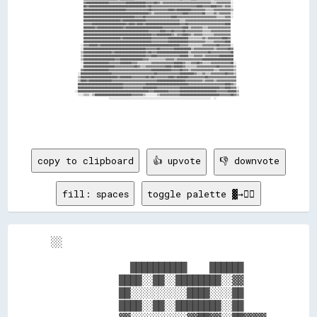
copy to clipboard
👍 upvote
👎 downvote
fill: spaces
toggle palette ▓→✊🏽
░░                                    

              ██████████    ██████    

            ████░░██░░████████░░▓▓    

            ██░░░░░░░░░░████░░░░██    

            ████░░██░░████████░░██    
