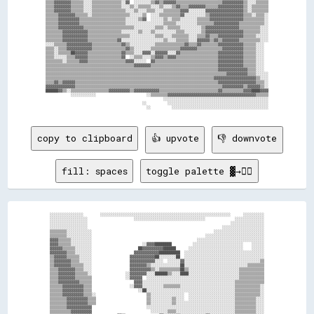
▒▒▒▒▓▓▓▓▓▓▓▓▒▒▒▒▒▒░░░░▒▒▒▒▒▒▒▒▒▒▒▒▒▒░░▓▓  ░░░░░░░░▒▒▓▓▒▒▓▓▓▓▓▓▒▒▒▒▒▒▒▒▒▒▒▒▒▒▒▒▒▒▒▒▒▒▓▓▓▓▓▓▓▓▓▓▒▒░░░░▒▒▒▒▒▒

▒▒▒▒▓▓▓▓▓▓▓▓▒▒▒▒▒▒░░░░▒▒▒▒▒▒▒▒▒▒▒▒▒▒░░░░▒▒░░▒▒▒▒▒▒░░░░▒▒░░░░▒▒▓▓▒▒▒▒▓▓▓▓▓▓▓▓▒▒▒▒▒▒▓▓▓▓▓▓▓▓▓▓▓▓▒▒░░▒▒▒▒▒▒▒▒

▒▒▒▒▓▓▓▓▓▓▓▓▒▒▒▒▒▒░░░░▒▒▒▒▒▒▒▒▒▒▒▒▒▒▒▒░░░░▒▒░░░░▒▒▒▒░░░░▒▒▒▒▒▒▒▒▓▓▓▓░░░░░░░░▓▓▓▓▓▓▓▓▓▓▓▓▓▓▓▓▓▓▒▒░░▒▒▒▒▒▒▒▒

▒▒▒▒▒▒▓▓▓▓▓▓▓▓▒▒▒▒▒▒░░▒▒▒▒▒▒▒▒▒▒▒▒▒▒▒▒▒▒░░░░░░▒▒  ░░░░▒▒▒▒▒▒▒▒▒▒▓▓░░░░░░░░░░▒▒▓▓▓▓▓▓▓▓▓▓▓▓▓▓▓▓▒▒▒▒░░▒▒▒▒░░

▒▒▒▒▒▒▓▓▓▓▓▓▓▓▓▓▒▒▒▒▒▒▒▒▒▒▒▒▒▒▒▒▒▒▒▒▒▒░░░░░░▒▒▓▓  ░░░░░░▒▒░░▒▒▒▒░░░░░░░░▒▒▒▒▒▒▓▓▓▓▓▓▓▓▓▓▓▓▓▓▓▓▒▒▒▒▒▒▒▒▒▒░░

▒▒▒▒▒▒▓▓▓▓▓▓▓▓▓▓▒▒▒▒▒▒▒▒▒▒▒▒▒▒▒▒▒▒▒▒▒▒░░░░░░░░░░░░░░░░░░▒▒▒▒▒▒░░░░░░░░░░▒▒▒▒▒▒▒▒▓▓▓▓▓▓▓▓▓▓▓▓▒▒▒▒▒▒▒▒▒▒▒▒░░

▒▒▒▒▒▒▓▓▓▓▓▓▓▓▓▓▓▓▒▒▒▒▒▒▒▒▒▒▒▒▒▒▒▒▒▒▒▒▒▒▒▒░░░░░░░░░░▒▒▒▒░░▒▒▒▒▒▒░░░░░░░░░░▒▒▓▓▓▓▓▓▓▓▓▓▓▓▓▓▓▓▒▒▒▒▒▒▒▒▒▒░░░░

▒▒▒▒▒▒▒▒▓▓▓▓▓▓▓▓▓▓▓▓▒▒▒▒▒▒▒▒▒▒▒▒▒▒▒▒░░░░░░░░▒▒░░░░▒▒░░░░░░░░░░▒▒▒▒░░░░░░░░▒▒▓▓▓▓▓▓▓▓▓▓▓▓▓▓▓▓▓▓▒▒▒▒▒▒▒▒░░░░

▒▒▒▒▒▒▒▒▓▓▓▓▓▓▓▓▓▓▓▓▒▒▒▒▒▒▒▒▒▒▒▒▒▒▒▒▒▒▒▒░░░░░░░░░░░░▒▒▒▒░░░░▒▒▒▒▒▒▒▒░░░░▒▒▒▒▓▓▒▒▒▒▓▓▓▓▓▓▓▓▓▓▓▓▒▒▒▒▒▒░░░░░░

▒▒▒▒▒▒▒▒▓▓▓▓▓▓▓▓▓▓▓▓▒▒▒▒▒▒▒▒▒▒▒▒▒▒▓▓░░░░░░░░░░░░░░░░░░░░▒▒░░░░▒▒▒▒▒▒░░░░▓▓▓▓▓▓▒▒▓▓▒▒▓▓▓▓▓▓▓▓▒▒▒▒▒▒▒▒▒▒░░░░

░░░░▒▒▒▒▒▒▓▓▓▓▓▓▓▓▓▓▓▓▒▒▒▒▒▒▒▒▒▒▒▒▒▒▓▓▒▒░░░░░░░░░░░░▒▒▒▒▒▒▒▒▒▒▒▒▒▒▓▓▒▒▒▒▓▓▒▒▒▒▒▒▒▒▓▓▓▓▓▓▓▓▓▓▓▓▒▒▒▒▒▒░░░░  

▒▒▒▒░░▒▒▒▒▓▓▓▓▓▓▓▓▓▓▓▓▒▒▒▒▒▒▒▒▒▒▒▒▒▒▒▒▓▓▒▒░░░░░░░░▒▒▒▒▒▒▒▒▒▒▒▒▒▒▓▓▓▓▓▓▓▓▒▒▒▒▒▒▒▒▒▒▒▒▓▓▓▓▓▓▓▓▓▓▒▒▒▒▒▒░░░░  

▒▒▒▒░░▒▒▒▒▒▒██▓▓▓▓▓▓▒▒▒▒▒▒▒▒▒▒▒▒▒▒▒▒▓▓▒▒▒▒░░░░▓▓▓▓░░▓▓▓▓▓▓░░░░▓▓▒▒▒▒▒▒▒▒▒▒▒▒▒▒▒▒▒▒▓▓▓▓▓▓▓▓▓▓▓▓▒▒▒▒▒▒░░░░  

▒▒▒▒░░░░░░▒▒▒▒▓▓▓▓▓▓▒▒▒▒▒▒▒▒▒▒▒▒▒▒▒▒▓▓  ░░▒▒▒▒░░░░▒▒▓▓▓▓▒▒▓▓▓▓▒▒▒▒▒▒▒▒▒▒▒▒▒▒▒▒▒▒▒▒▓▓▓▓▓▓▓▓▓▓▓▓▒▒▒▒▒▒░░░░  

▒▒▒▒▒▒▒▒░░▒▒▒▒▒▒▓▓▓▓▒▒▒▒▒▒▒▒▒▒▒▒▒▒▒▒▒▒▓▓▓▓░░░░░░  ▓▓▒▒▒▒▒▒▒▒▒▒▒▒▒▒▒▒▒▒▒▒▒▒▒▒▒▒▒▒▒▒▓▓▓▓▓▓▓▓▓▓▓▓▒▒▒▒▒▒░░░░  

▒▒▒▒▒▒▒▒▒▒▒▒▒▒▒▒▒▒▒▒▒▒▒▒▒▒▒▒▒▒▒▒▒▒▒▒▒▒▒▒▒▒▓▓▓▓▓▓▓▓▒▒▒▒▒▒▒▒▒▒▒▒▒▒▒▒▒▒▒▒▒▒▒▒▒▒▒▒▒▒▒▒▓▓▓▓▓▓▓▓▓▓▓▓▒▒▒▒▒▒░░░░  

▒▒▒▒▒▒▒▒▒▒▒▒▒▒▒▒▒▒▒▒▒▒▒▒▒▒▒▒▒▒▒▒▒▒▒▒▒▒▒▒▒▒▒▒▒▒▒▒▒▒▒▒▒▒▒▒▒▒▒▒▒▒▒▒▒▒▒▒▒▒▒▒▒▒▒▒▒▒▒▒▒▒▓▓▓▓▓▓▓▓▓▓▓▓▓▓▒▒▒▒░░░░  

▒▒▒▒▒▒▒▒▒▒▒▒▒▒▒▒▒▒▒▒▒▒▒▒▒▒▒▒▒▒▒▒▒▒▒▒▒▒▒▒▒▒▒▒▒▒▒▒▒▒▒▒▒▒▒▒▒▒▒▒▒▒▒▒▒▒▒▒▒▒▒▒▒▒▒▒▒▒▒▒▒▒▒▒▒▒▓▓▓▓▓▓▓▓▓▓▒▒▒▒░░░░░░

▒▒▒▒▒▒▒▒▒▒▒▒▒▒▒▒▒▒▒▒▒▒▒▒▒▒▒▒▒▒▒▒▒▒▒▒▒▒▒▒▒▒▒▒▒▒▒▒▒▒▒▒▒▒▒▒▒▒▒▒▒▒▒▒▒▒▒▒▒▒▒▒▒▒▒▒▒▒▒▒▓▓▓▓▓▓▓▓▓▓▓▓▓▓▓▓▓▓▓▓▒▒░░░░

▒▒▒▒▓▓▒▒▓▓▓▓▓▓▒▒▒▒▒▒▒▒▒▒▒▒▒▒▒▒▒▒▒▒▒▒▒▒▒▒▒▒▒▒▒▒▒▒▒▒▒▒▒▒▒▒▒▒▒▒▒▒▒▒▒▒▒▒▒▒▒▒▒▒▒▒▒▒▒▒▒▒▓▓▓▓▓▓▓▓▓▓▓▓▓▓▓▓▓▓▒▒▒▒░░

▓▓▓▓▓▓▓▓▓▓▓▓▓▓▒▒▒▒▒▒▒▒▒▒▒▒▒▒▒▒▒▒▒▒▒▒▒▒▒▒▒▒▒▒▒▒▒▒▒▒▒▒▒▒▒▒▒▒▒▒▒▒▒▒▒▒▒▒▒▒▒▒▒▒▒▒▒▒▒▒▒▒▒▒▓▓▓▓▓▓▓▓▓▓▒▒▓▓▓▓▓▓▒▒░░

██████▓▓▒▒░░▒▒▒▒▒▒▒▒▒▒▒▒▒▒▒▒▒▒▓▓▓▓▓▓▓▓▓▓▒▒▓▓▓▓▓▓▓▓▓▓▓▓▒▒▒▒▒▒▒▒▒▒▒▒▒▒▒▒▒▒▒▒▒▒▒▒▒▒▒▒▓▓▒▒▒▒▒▒▒▒▒▒▓▓▓▓████▓▓▓▓

            ░░░░░░░░░░░░                        ░░▒▒▒▒▒▒▒▒▓▓▓▓▓▓▓▓▓▓▓▓▓▓▓▓▓▓▓▓▓▓▓▓▓▓▓▓▓▓▓▓▓▓▓▓▓▓▓▓▓▓▒▒▒▒▒▒

                                                        ░░░░░░░░░░░░░░░░░░░░░░░░░░░░░░░░░░░░░░░░░░░░░░░░░░

                                              ░░          ░░░░░░░░░░░░░░░░░░░░░░░░░░░░░░░░░░░░░░░░░░░░░░░░

copy to clipboard
👍 upvote
👎 downvote
fill: spaces
toggle palette ▓→✊🏽
░░░░░░░░░░░░░░░░        ░░░░░░░░░░░░░░░░░░░░░░░░░░░░░░░░░░░░░░░░░░░░░░░░░░░░░░░░░░░░░░      ░░░░░░░░░░

░░░░░░░░░░░░░░░░░░                      ░░░░░░░░░░░░░░░░░░░░░░░░░░░░░░░░░░              ░░░░░░░░░░░░░░

░░░░░░░░░░░░░░░░░░                                                                    ░░░░░░░░░░░░░░░░

░░░░░░░░░░░░░░░░░░                                                                ░░░░░░░░░░░░░░░░░░░░

▒▒▒▒▒▒▒▒░░░░░░░░░░░░                                                          ░░░░░░░░░░░░░░░░░░░░░░░░

▒▒▒▒▒▒▒▒░░░░░░░░░░░░                                                      ░░░░░░░░░░░░░░░░░░░░░░░░░░░░

▓▓▓▓▒▒▒▒▒▒░░░░░░░░░░                                                  ░░░░░░░░░░░░░░░░░░░░░░░░░░░░░░░░

▓▓▓▓▒▒▒▒▒▒░░░░░░░░░░                        ░░▓▓▓▓████████          ░░░░░░░░░░░░░░░░░░░░░░░░    ░░░░░░

▓▓▓▓▓▓▒▒▒▒▒▒░░░░░░░░                      ██▓▓▓▓▓▓▓▓▓▓██████      ░░░░░░░░░░░░░░░░░░░░░░░░░░    ░░░░░░

▓▓▓▓▓▓▓▓▒▒▒▒░░░░░░░░                    ▓▓▓▓▓▓▓▓▓▓▓▓██████████  ░░░░░░░░░░░░░░░░░░░░░░░░░░░░░░░░░░░░░░

▒▒▓▓▓▓▓▓▒▒▒▒▒▒░░░░░░                  ▓▓▓▓▓▓▓▓▓▓▓▓██░░░░░░░░██  ░░░░░░░░░░░░░░░░░░░░░░░░░░░░░░░░░░░░░░

▒▒▓▓▓▓▓▓▓▓▒▒▒▒░░░░░░                  ▓▓▓▓▓▓▓▓▓▓▓▓░░░░  ░░░░░░▓▓░░░░░░░░░░░░░░░░░░░░░░░░░░░░░░░░░░░░▒▒

▒▒▓▓▓▓▓▓▓▓▒▒▒▒▒▒░░░░                  ▓▓▓▓▓▓▓▓▒▒░░░░░░░░░░░░░░██░░░░░░░░░░░░░░░░░░░░░░░░░░░░░░▒▒▒▒▒▒▒▒

▒▒▒▒▓▓▓▓▓▓▓▓▒▒▒▒░░░░                  ▓▓▓▓▓▓▓▓▓▓▒▒░░▒▒▒▒▒▒▒▒▒▒██▒▒░░░░░░░░░░░░░░░░░░░░░░░░▒▒▒▒▒▒▒▒▒▒▒▒

▒▒▒▒▓▓▓▓▓▓▓▓▒▒▒▒▒▒░░                ░░▓▓▓▓▓▓▓▓░░░░██████▒▒░░░░████░░░░░░░░░░░░░░░░░░░░░░░░▒▒▒▒▒▒▒▒▒▒▒▒

▒▒▒▒▓▓▓▓▓▓▓▓▒▒▒▒▒▒▒▒                ░░▓▓▓▓▓▓  ░░░░░░░░░░░░░░░░░░░░░░░░░░░░░░░░░░░░░░░░░░░░▒▒▒▒▒▒▒▒▒▒▒▒

▒▒▒▒▓▓▓▓▓▓▓▓▓▓▒▒▒▒▒▒                    ▓▓▓▓░░░░░░░░░░░░░░░░░░░░░░░░░░░░░░░░░░░░░░░░░░░░▒▒▒▒▒▒▒▒▒▒▒▒▒▒

▒▒▒▒▒▒▓▓▓▓▓▓▓▓▓▓▒▒▒▒                  ░░▓▓▓▓░░░░░░░░░░▒▒▒▒▒▒▒▒░░░░░░░░░░░░░░░░░░░░░░░░░░▒▒▒▒▒▒▒▒▒▒▒▒░░

▒▒▒▒▒▒▓▓▓▓▓▓▓▓▓▓▒▒▒▒                      ░░██░░░░░░░░░░░░░░░░░░░░░░░░░░░░░░░░░░░░░░░░░░▒▒▒▒▒▒▒▒▒▒▒▒░░

▒▒▒▒▒▒▓▓▓▓▓▓▓▓▓▓▒▒▒▒░░                        ▒▒░░░░░░░░░░░░░░░░  ░░░░░░░░░░░░░░░░░░░░░░▒▒▒▒▒▒▒▒▒▒▒▒░░

▒▒▒▒▒▒▒▒▓▓▓▓▓▓▓▓▓▓▒▒▒▒                        ▒▒░░░░░░░░░░▒▒░░░░  ░░░░░░░░░░░░░░░░░░░░░░▒▒▒▒▒▒▒▒▒▒░░░░

▒▒▒▒▒▒▒▒▓▓▓▓▓▓▓▓▓▓▒▒▒▒                        ▒▒░░░░░░░░░░▒▒░░░░░░░░░░░░░░░░░░░░░░░░░░░░▒▒▒▒▒▒▒▒▒▒░░░░

▒▒▒▒▒▒▒▒▓▓▓▓▓▓▓▓▓▓▓▓                          ░░░░░░░░░░░░░░░░░░░░░░░░░░░░░░░░░░░░░░░░░░▒▒▒▒▒▒▒▒▒▒░░░░

▒▒▒▒▒▒▒▒▒▒▓▓▓▓▓▓▓▓▓▓                            ░░░░░░░░▒▒▒▒░░░░░░░░░░░░░░░░░░░░░░░░░░░░▒▒▒▒▒▒▒▒▒▒░░░░
