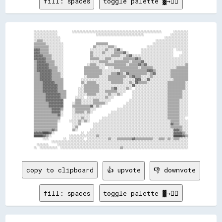
fill: spaces
toggle palette ▓→✊🏽
░░░░░░░░░░░░░░░░          ░░░░░░░░░░░░░░░░░░░░░░░░░░░░░░░░░░░░░░░░░░░░░░░░░░░░░░░░░░░░        ░░░░░░░░░░

░░░░░░░░░░░░░░░░                          ░░░░░░░░░░░░░░░░░░░░░░░░░░░░░░░░                  ░░░░░░░░░░░░

░░░░░░░░░░░░░░░░░░                                                                      ░░░░░░░░░░░░░░░░

░░▒▒▒▒░░░░░░░░░░░░                                                                ░░░░░░░░░░░░░░░░░░░░░░

▒▒▒▒▒▒▒▒░░░░░░░░░░░░                      ▒▒▒▒▒▒▒▒                              ░░░░░░░░░░░░░░░░░░░░░░░░

▒▒▒▒▒▒▒▒▒▒░░░░░░░░░░                    ▒▒░░░░░░░░▒▒▒▒░░                    ░░░░░░░░░░░░░░░░░░░░░░░░░░░░

▓▓▓▓▒▒▒▒▒▒░░░░░░░░░░                  ░░░░░░░░░░▒▒░░░░▒▒▓▓░░            ░░░░░░░░░░░░░░░░░░░░░░  ░░░░░░░░

▓▓▓▓▒▒▒▒▒▒░░░░░░░░░░                  ▒▒░░░░░░▒▒░░░░░░▒▒▒▒▒▒▓▓░░        ░░░░░░░░░░░░░░░░░░░░░░      ░░░░

▓▓▓▓▓▓▒▒▒▒▒▒░░░░░░░░                  ▒▒░░░░░░░░░░░░▒▒▒▒▒▒░░░░▒▒▓▓░░░░░░░░░░░░░░░░░░░░░░░░░░░░    ░░░░░░

▓▓▓▓▓▓▓▓▒▒▒▒░░░░░░░░                  ▒▒▒▒▒▒░░░░▒▒▒▒░░░░░░░░▒▒▒▒▒▒▒▒▓▓▒▒░░░░░░░░░░░░░░░░░░░░░░░░░░░░░░░░

▒▒▓▓▓▓▓▓▒▒▒▒▒▒░░░░░░                  ░░░░░░▒▒▒▒▒▒░░░░▒▒▒▒▒▒▒▒▒▒░░▒▒▒▒▒▒▓▓░░░░░░░░░░░░░░░░░░░░░░░░░░░░░░

▒▒▓▓▓▓▓▓▓▓▒▒▒▒░░░░░░                ░░▒▒▒▒░░░░░░▒▒▒▒▒▒▒▒▒▒▒▒▒▒░░▒▒▒▒▒▒▓▓▒▒▓▓░░░░░░░░░░░░░░░░░░░░░░░░░░▒▒

▒▒▓▓▓▓▓▓▓▓▒▒▒▒▒▒░░░░              ▒▒▒▒▒▒▒▒▒▒░░░░  ░░░░▒▒▒▒▒▒▒▒▒▒▒▒▒▒▒▒░░▒▒▒▒▒▒▒▒░░░░░░░░░░░░░░░░▒▒▒▒▒▒▒▒

▒▒▓▓▓▓▓▓▓▓▓▓▒▒▒▒░░░░              ▒▒▒▒▒▒▒▒▒▒▒▒░░░░░░░░░░░░▒▒▒▒▒▒▒▒▒▒▒▒▒▒▒▒▒▒▓▓▓▓▒▒░░░░░░░░░░▒▒▒▒▒▒▒▒▒▒▒▒

▒▒▒▒▓▓▓▓▓▓▓▓▒▒▒▒▒▒░░              ▒▒▒▒▒▒▒▒▒▒▒▒░░░░░░▒▒▒▒▓▓▒▒░░▓▓▒▒▒▒▒▒▒▒▒▒▒▒░░▒▒▓▓░░░░░░░░░░▒▒▒▒▒▒▒▒▒▒▒▒

▒▒▒▒▓▓▓▓▓▓▓▓▒▒▒▒▒▒░░              ░░▒▒▒▒▒▒▒▒░░░░░░▒▒▒▒▒▒▒▒▒▒▒▒░░▒▒▓▓▒▒▒▒░░░░░░▒▒░░░░░░░░░░░░▒▒▒▒▒▒▒▒▒▒▒▒

▒▒▒▒▓▓▓▓▓▓▓▓▒▒▒▒▒▒▒▒            ░░░░░░░░░░░░░░░░░░▒▒▒▒▒▒▒▒▒▒░░░░░░░░▓▓▓▓░░░░▓▓░░░░░░░░░░░░░░░░▒▒▒▒▒▒▒▒▒▒

▒▒▒▒▒▒▓▓▓▓▓▓▓▓▒▒▒▒▒▒            ▒▒░░▒▒▒▒▒▒░░░░░░░░░░▒▒▒▒▒▒▒▒░░░░▒▒░░▓▓▒▒▒▒▒▒░░░░░░░░░░░░░░▒▒▒▒▒▒▒▒▒▒▒▒░░

▒▒▒▒▒▒▓▓▓▓▓▓▓▓▓▓▒▒▒▒            ░░▒▒▒▒▒▒▒▒▒▒░░░░░░░░░░░░░░░░░░░░░░▓▓░░░░░░░░░░░░░░░░░░░░░░▒▒▒▒▒▒▒▒▒▒▒▒░░

▒▒▒▒▒▒▓▓▓▓▓▓▓▓▓▓▒▒▒▒          ░░░░▒▒▒▒▒▒▒▒▒▒░░░░░░░░▒▒▓▓░░░░░░▒▒░░  ░░░░░░░░░░░░░░░░░░░░░░▒▒▒▒▒▒▒▒▒▒▒▒░░

▒▒▒▒▒▒▓▓▓▓▓▓▓▓▓▓▒▒▒▒▒▒        ░░░░▒▒▒▒▒▒▒▒▒▒░░░░▒▒▒▒▒▒▒▒░░░░░░    ░░░░░░░░░░░░░░░░░░░░░░░░▒▒▒▒▒▒▒▒▒▒░░░░

▒▒▒▒▒▒▒▒▓▓▓▓▓▓▓▓▓▓▒▒▒▒        ░░░░░░▒▒▒▒▒▒░░░░░░░░▒▒░░░░▒▒░░      ░░░░░░░░░░░░░░░░░░░░░░░░▒▒▒▒▒▒▒▒▒▒░░░░

▒▒▒▒▒▒▒▒▓▓▓▓▓▓▓▓▓▓▒▒▒▒      ░░░░░░  ░░░░░░░░░░░░▒▒░░░░            ░░░░░░░░░░░░░░░░░░░░░░░░▒▒▒▒▒▒▒▒▒▒░░░░

▒▒▒▒▒▒▒▒▓▓▓▓▓▓▓▓▓▓▓▓        ▒▒▒▒░░░░░░░░▒▒▒▒░░░░░░░░            ░░░░░░░░░░░░░░░░░░░░░░░░░░▒▒▒▒▒▒▒▒░░░░░░

▒▒▒▒▒▒▒▒▒▒▓▓▓▓▓▓▓▓▓▓      ░░▒▒▒▒░░░░░░░░▒▒▒▒▒▒▒▒░░            ░░░░░░░░░░░░░░░░░░░░░░░░░░░░▒▒▒▒▒▒▒▒░░░░░░

▒▒▒▒▒▒▒▒▒▒▓▓▓▓▓▓▓▓▓▓      ▒▒▒▒▒▒▒▒▒▒▒▒▓▓░░▒▒░░              ░░░░░░░░░░░░░░░░░░░░░░░░░░░░░░▒▒▒▒▒▒▒▒░░░░░░

▒▒▒▒▒▒▒▒▒▒▒▒▓▓▓▓▓▓▒▒      ░░▒▒▒▒▒▒▒▒▒▒░░░░              ░░░░░░░░░░░░░░░░░░░░░░░░░░░░░░░░░░▒▒▒▒▒▒▒▒░░░░░░

▒▒▒▒▒▒▒▒▒▒▒▒▓▓▓▓▓▓░░      ░░▒▒▒▒▒▒░░▒▒░░            ░░░░░░░░░░░░░░░░░░░░░░░░░░░░░░░░░░░░░░▒▒▒▒▒▒▒▒░░░░░░

▒▒▒▒▒▒▒▒▒▒▒▒▒▒▒▒▓▓░░      ░░░░░░░░░░░░            ░░░░░░░░░░░░░░░░░░░░░░░░░░░░░░░░░░░░░░░░▒▒▒▒▒▒▒▒░░░░░░

▒▒▒▒▒▒▒▒▒▒▒▒▒▒▒▒▒▒        ░░░░░░▒▒░░░░        ░░░░░░░░░░░░░░░░░░░░░░░░░░░░░░░░░░░░░░░░░░░░▒▒▒▒▒▒▒▒░░░░  

▒▒▒▒▒▒▒▒▒▒▒▒▒▒▒▒░░      ░░░░░░▒▒░░▒▒░░      ░░░░░░░░░░░░░░░░░░░░░░░░░░░░░░░░░░░░░░░░░░░░░░░░▒▒▒▒▒▒░░░░░░

▒▒▒▒▒▒▒▒▒▒▒▒▒▒▒▒          ░░░░▒▒        ░░░░░░░░░░░░░░░░░░░░░░░░░░░░░░░░░░░░░░░░░░░░░░░░░░░░▓▓▒▒▒▒░░░░░░

▒▒▒▒▒▒▒▒▒▒▒▒▒▒▒▒          ░░▒▒          ░░░░░░░░░░░░░░░░░░░░░░░░░░░░░░░░░░░░░░░░░░░░░░░░░░░░▒▒▒▒▒▒▒▒░░░░

▒▒▒▒▒▒▒▒▒▒▒▒▓▓▒▒          ▒▒░░        ░░░░░░░░░░░░░░░░░░░░░░░░░░░░░░░░░░░░░░░░░░░░░░░░░░░░░░░░▓▓▓▓▒▒░░░░

▓▓▓▓▓▓████▓▓░░                  ░░  ░░░░░░░░░░░░░░░░░░░░░░░░░░░░░░░░░░░░░░░░░░░░░░░░░░░░░░░░░░▓▓▓▓▓▓▒▒░░

██████▓▓▒▒░░            ░░░░░░░░░░░░░░░░░░▒▒░░░░░░░░░░░░░░░░░░░░░░░░░░░░░░░░░░░░░░░░░░░░░░░░░░██████▓▓▒▒

      ░░░░          ░░  ░░░░░░░░░░  ░░░░░░░░░░░░░░▒▒░░░░▒▒▒▒▒▒▒▒▒▒▓▓▒▒▒▒▒▒▒▒▒▒▒▒░░░░▒▒▒▒░░▒▒░░▒▒▒▒░░░░░░

            ░░░░░░░░░░░░░░░░░░░░░░░░░░░░░░░░░░░░░░░░░░░░░░░░░░░░░░░░░░░░░░░░░░░░░░░░░░░░░░░░░░░░░░░░░░░░

  ░░░░░░░░      ░░░░░░░░░░░░░░░░░░░░░░░░░░░░░░░░░░░░░░░░░░░░░░░░░░░░░░░░░░░░░░░░░░░░░░░░░░░░░░░░░░░░░░░░

copy to clipboard
👍 upvote
👎 downvote
fill: spaces
toggle palette ▓→✊🏽