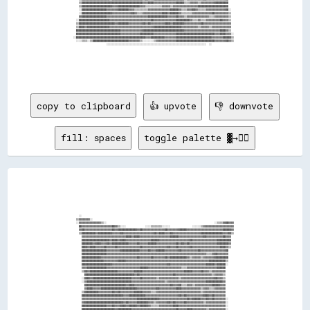
copy to clipboard
👍 upvote
👎 downvote
fill: spaces
toggle palette ▓→✊🏽
                                                                                                                                                      
                                                                                                                                                      
                                                                                                                                                      
                                                                                                                                                      
                                                                                                                                                      
                                                                                                                                                      
                                                                                                                                                      
                                                                                                                                                      
                                                                                                                                                      
                                                                                                                                                      
                    ░░                                                                                                                                
                  ▒▒▓▓▓▓▓▓▓▓░░                                                                                                                        
                  ░░▓▓▓▓▓▓▓▓▓▓▓▓▓▓▓▓▒▒░░                                                                              ░░▒▒▒▒▓▓██▓▓▓▓                  
                    ██▓▓▓▓▓▓▓▓▓▓▓▓▓▓▓▓▓▓▓▓▓▓██▓▓▒▒░░░░              ░░░░▒▒▒▒▒▒▒▒░░░░░░                ░░░░░░▒▒▓▓▓▓▓▓▓▓▓▓▓▓▓▓▓▓▓▓▓▓▓▓                  
                    ▓▓██▓▓▓▓▓▓▓▓▓▓▓▓▓▓▓▓▓▓▓▓██▓▓██████████████▓▓██▓▓▓▓▓▓▓▓▓▓▓▓▓▓▓▓██▓▓▓▓▓▓▓▓██████▓▓▓▓▓▓▓▓▓▓▓▓▓▓▓▓▓▓▓▓▓▓▓▓▓▓██████▓▓                  
                    ▒▒██████████▓▓██████████▓▓▓▓▓▓██▓▓▓▓▓▓▓▓▓▓▓▓▓▓▓▓▓▓▓▓▓▓██▓▓████▓▓▓▓██▓▓▓▓▓▓▓▓▓▓▓▓▓▓▓▓▓▓▓▓████████████████▓▓▓▓██▒▒                  
                      ▓▓▓▓▓▓▓▓▓▓▓▓▓▓▓▓▓▓▓▓▓▓▓▓▓▓▓▓▓▓▓▓████▓▓████▓▓▓▓▓▓▓▓▓▓▓▓▓▓▓▓▓▓▓▓▓▓██████▓▓▓▓▓▓▓▓▓▓▓▓▓▓▓▓▓▓██▓▓▓▓▓▓▓▓▓▓▓▓██▓▓▓▓                    
                      ████████████████████▓▓████▓▓████▓▓▓▓▓▓▓▓▓▓▓▓▓▓▓▓▓▓██████▓▓▓▓▓▓▓▓▓▓▓▓▓▓▓▓▓▓▓▓▓▓██▓▓▓▓▓▓▓▓▓▓▓▓▓▓▓▓▓▓██████████                    
                      ████████▓▓████▓▓▓▓██▓▓████████████▓▓▓▓▓▓██▓▓▓▓▓▓██████▓▓▓▓▓▓▓▓▓▓▓▓▓▓██▓▓██▓▓██▓▓▓▓▓▓▓▓▓▓▓▓▓▓▓▓▓▓▓▓████████▓▓                    
                      ████▓▓████▓▓▓▓▓▓██▓▓▓▓▓▓██▓▓▓▓▓▓▓▓▓▓▓▓▓▓▓▓██▓▓▓▓▓▓▓▓▓▓▓▓▓▓▓▓▓▓██▓▓▓▓██▓▓▓▓▓▓▓▓██▓▓▓▓▓▓▓▓▓▓▓▓▓▓▓▓▓▓▓▓████▓▓▒▒                    
                      ██████████████████▓▓▓▓▓▓▓▓▓▓██████████████▓▓▓▓▓▓██▓▓▓▓██████▓▓▓▓▓▓▓▓▓▓██▓▓▓▓▓▓▓▓▓▓▓▓██▓▓▓▓▓▓▓▓▓▓▓▓▓▓▓▓▓▓██                      
                      ██████████████████▓▓▓▓▓▓▓▓▓▓▓▓▓▓▓▓▓▓▓▓▓▓▓▓▓▓▓▓▓▓▓▓▓▓▓▓▓▓▓▓▓▓▓▓▓▓▓▓▓▓▓▓▓▓▓▓▓▓▓▓▓▓▓▓▓▓▓▓▓▓▓▓▒▒▒▒▓▓██▓▓▓▓▓▓▓▓                      
                      ██████████████▓▓▓▓▓▓▓▓▓▓▓▓▓▓▓▓▓▓▓▓▓▓▓▓▓▓██▓▓▓▓▓▓▓▓██▓▓▓▓▓▓▓▓██▓▓████████████▓▓▒▒▓▓▓▓▓▓▒▒▓▓▓▓▓▓▓▓██████████                      
                      ████████████████▓▓▓▓▓▓▓▓▓▓██████▓▓▓▓▓▓▓▓▓▓▓▓▓▓▓▓▓▓▓▓▓▓▓▓▓▓▓▓▓▓▓▓▓▓▓▓▓▓▓▓▓▓▓▓▓▓▓▓▓▓▓▓▓▓▓▓▓▓▓▓████████████▒▒                      
                      ██████████████████████▓▓▓▓▓▓▓▓▓▓▓▓▓▓▓▓▓▓▓▓▓▓▓▓▓▓▓▓▓▓▓▓▓▓▓▓▓▓▓▓██▓▓▓▓▓▓▓▓▓▓▓▓▓▓▓▓▓▓▓▓▓▓▓▓▓▓██████▓▓██████░░                      
                      ▓▓▓▓██████████████▓▓▓▓▓▓▓▓▓▓▓▓▓▓▓▓▓▓▓▓▓▓▓▓██████▓▓▓▓▓▓▓▓▓▓▓▓▓▓▓▓▓▓▓▓▓▓▓▓▒▒▒▒▓▓▓▓▓▓▓▓▓▓▓▓▓▓▓▓▓▓▓▓▓▓██████                        
                      ▒▒██▓▓████████████████████▓▓▓▓▓▓▓▓▓▓▓▓██████▓▓▓▓▓▓▓▓▓▓▓▓▓▓▓▓▓▓▓▓▓▓▓▓▓▓▓▓▓▓██████▓▓▓▓▓▓██▓▓▓▓▒▒▓▓▓▓▓▓▓▓▓▓                        
                        ████████████████████████████████████▓▓██▓▓▓▓▓▓▓▓▓▓▓▓▓▓▓▓▓▓▓▓▓▓▓▓██▓▓▓▓▓▓▓▓▓▓▓▓▓▓▓▓▓▓▓▓▓▓▓▓▓▓▒▒▓▓▓▓▓▓▒▒                        
                      ░░████▓▓████████████████████████████▓▓▓▓▓▓██▓▓▓▓▓▓▓▓▓▓▒▒▓▓▓▓▓▓▓▓▓▓▓▓▓▓▒▒▓▓▓▓▓▓▓▓▓▓▓▓▓▓▓▓▓▓▓▓▓▓▓▓██▓▓▓▓▒▒                        
                      ░░▓▓████████████████████████████████▓▓▓▓▓▓▓▓▓▓▓▓▓▓▓▓▓▓▓▓▓▓▓▓▒▒▓▓▓▓▓▓▓▓▓▓▓▓▓▓▓▓▓▓▓▓▓▓▓▓▓▓▓▓████████████▓▓                        
                        ██████████████████████████████▓▓████▓▓▓▓▓▓▓▓▓▓▓▓▓▓▓▓▓▓▓▓▓▓▓▓▓▓██▓▓▓▓██▒▒▒▒▓▓▓▓▒▒▓▓▓▓▓▓▓▓▓▓▓▓██████▓▓▓▓                        
                        ▓▓████▓▓▓▓▓▓██████████████████████████▓▓▓▓▓▓▓▓▓▓▓▓▓▓██▓▓▓▓▓▓▓▓▓▓▓▓████▓▓▓▓▓▓▓▓▓▓▓▓▓▓▒▒▓▓▓▓▒▒▒▒▓▓▓▓▓▓▓▓                        
                      ▒▒██████████▓▓▓▓▓▓▓▓▓▓██▓▓██▓▓▓▓▓▓▓▓▓▓██████▓▓▓▓▓▓▒▒▒▒▓▓▓▓▓▓▓▓▓▓▓▓▓▓▓▓▓▓▓▓▓▓▓▓▓▓▓▓▓▓▓▓▒▒▓▓▓▓▓▓▓▓▓▓▓▓▓▓▓▓                        
                      ██████████████████████████████▓▓▓▓████████████▓▓▓▓▓▓▓▓▓▓▓▓▓▓▓▓▓▓▓▓▓▓▓▓██▓▓██▓▓▓▓▓▓▓▓▓▓▓▓████▓▓██▓▓▓▓▓▓▓▓                        
                      ▓▓▓▓▓▓▓▓▓▓▓▓▓▓▓▓▓▓▓▓▓▓▓▓▓▓▓▓▓▓▓▓▓▓▓▓▓▓▓▓████████████████▓▓▓▓▓▓▓▓▓▓▓▓▓▓▓▓▓▓▓▓██▓▓██████▓▓▓▓██▓▓██▓▓▓▓▓▓▓▓░░                      
                      ▓▓████████████████████████████▓▓██▓▓▓▓▓▓████████▓▓▓▓▒▒▓▓▓▓▓▓▓▓██▓▓██▓▓▓▓▓▓██▓▓▓▓▓▓▓▓▓▓▓▓▒▒▓▓▓▓▓▓▓▓▓▓▓▓▓▓░░                      
                      ██████████████████▓▓▓▓██▓▓▓▓████▓▓██████▓▓██████▓▓▒▒▒▒▒▒▓▓▓▓▓▓▓▓▓▓████▓▓▓▓▓▓▓▓▓▓▓▓▓▓▓▓▓▓▓▓▓▓▓▓▓▓▓▓▓▓▓▓▓▓░░                      
                      ████████████████████████▓▓██████████▓▓▓▓▓▓▓▓▓▓▓▓▓▓▓▓▓▓▓▓▓▓▓▓▓▓▓▓▓▓▓▓██▓▓▓▓▓▓████▓▓▓▓▓▓▓▓▓▓▒▒▓▓▓▓▓▓▓▓▓▓▓▓░░                      
                      ▓▓████████████████▓▓▓▓▓▓▓▓▓▓▓▓██████████████▓▓▓▓▓▓██▓▓▒▒▓▓▓▓▓▓▓▓▓▓▓▓▓▓▓▓▓▓▓▓▓▓▓▓▓▓▓▓▓▓▓▓▓▓▒▒▒▒▓▓▓▓▓▓▓▓▓▓░░                      
                      ██▓▓████████████████████████████████████████▓▓██▓▓▓▓▓▓▓▓▓▓▓▓▓▓▓▓▓▓▓▓▓▓▓▓▓▓▓▓▓▓▓▓████▓▓▓▓▓▓████▓▓▓▓▒▒▓▓▓▓░░                      
                      ██████████████████████████████▓▓▓▓▓▓▓▓▓▓▓▓▓▓▓▓██▓▓▓▓▓▓▓▓▓▓▓▓████▓▓██████████▓▓▓▓▓▓▓▓▓▓▒▒▒▒▒▒▓▓▓▓▓▓▓▓▓▓▓▓▒▒                      
                      ██████████████████████████████████████████████▓▓▒▒▓▓▓▓▓▓▓▓▓▓▓▓▓▓▓▓▓▓▓▓████▓▓▓▓▓▓▓▓▓▓██▒▒▒▒▒▒▓▓▒▒▓▓▓▓▓▓▓▓░░                      
                      ████████████████████████████████████▓▓▓▓▓▓██▓▓▓▓▓▓▓▓▓▓▓▓▓▓▓▓▓▓████▓▓▓▓▓▓▓▓▓▓▓▓▓▓▓▓▓▓▓▓▓▓▓▓▓▓▓▓▒▒▒▒▒▒▓▓▓▓░░                      
                      ██████████████████████████▓▓████████████████▓▓▓▓▓▓▓▓▓▓▓▓▓▓▓▓▓▓▓▓▓▓▓▓▒▒▒▒▓▓▓▓▓▓▓▓▓▓▓▓▓▓▓▓▓▓▓▓▓▓▓▓▓▓▓▓▓▓▓▓                        
                      ▓▓▓▓▓▓████████████████████████▓▓████▓▓████▓▓████████████████████████▓▓▓▓██▓▓▓▓▓▓▓▓▓▓▓▓▓▓▓▓▓▓▓▓▓▓▓▓▓▓████                        
                      ████████▓▓██████████████████▓▓██████████████████████████▓▓▓▓▓▓▓▓▓▓▓▓▓▓████▒▒▓▓▓▓▓▓▓▓▒▒▒▒▓▓▓▓▓▓▓▓▓▓▓▓▓▓▓▓                        
                      ██████████████████████████████████████████████▓▓▓▓▓▓▓▓████▓▓▓▓██▓▓▓▓▓▓██▓▓▓▓▓▓▓▓▓▓▓▓▒▒▒▒▒▒▓▓▓▓▓▓▓▓▓▓▓▓▓▓                        
                      ████████████████████████████████████████████████▓▓▓▓██████████▓▓▒▒▓▓▓▓████▓▓▒▒▓▓▓▓▓▓▒▒▒▒▒▒▒▒▓▓▓▓▓▓▓▓▓▓▓▓                        
                      ██████████████████████████▓▓████████████████████▓▓▓▓▓▓▓▓▓▓▓▓██████████████▒▒▒▒▒▒▒▒▒▒▓▓▒▒▓▓▓▓▓▓▓▓▓▓████▓▓                        
                      ████████████████████████████████████████████████▓▓▓▓▓▓▓▓▓▓▓▓██████████████▓▓▓▓▓▓▓▓▓▓▓▓▒▒▒▒▒▒▓▓▓▓▓▓▓▓████                        
                    ░░▓▓▓▓██████▓▓████████████████████████████████████████████████████████▓▓▓▓▓▓▒▒▒▒▒▒▒▒▒▒▓▓▓▓▓▓▓▓▓▓██▓▓▓▓▓▓▓▓░░                      
                    ░░████████████████████████████████████████████▓▓▓▓▓▓▓▓██▓▓▓▓▓▓▓▓▓▓████████████▒▒▓▓▓▓▓▓▓▓▓▓▓▓▓▓▒▒▓▓▓▓▓▓▓▓██▓▓                      
                    ▒▒████████████████████▓▓██████████████████████▓▓██▓▓▓▓██████████████████████▒▒▓▓▓▓▓▓▓▓▓▓▓▓██▓▓▓▓▓▓▓▓▓▓▓▓▓▓██                      
                    ▒▒████████████████████████████████████████████▓▓▓▓████▓▓▓▓▓▓▓▓▓▓▓▓▓▓▓▓██████▒▒▒▒▓▓▓▓▓▓▒▒▓▓▓▓▓▓▓▓▓▓██████████                      
                    ▒▒██████████████████████▓▓▓▓████████████████▓▓▓▓▒▒▒▒▒▒▒▒▒▒▒▒▓▓▓▓▓▓▒▒▓▓▓▓▓▓▓▓▓▓▓▓▓▓▓▓▓▓██████████████████████                      
                    ░░██████████████████▓▓▓▓▓▓▓▓████████▓▓▓▓▒▒▒▒▒▒▒▒▒▒▓▓▓▓▓▓▓▓▓▓▓▓▓▓▓▓██████▓▓▒▒▒▒▓▓▓▓██▓▓▒▒▒▒▒▒▓▓▓▓▓▓▓▓▓▓▓▓▓▓██░░                    
                    ░░██████████████████████▓▓▓▓▓▓▓▓▓▓▓▓▓▓██▓▓▒▒▒▒▓▓▓▓▓▓▓▓▓▓▓▓▓▓████▓▓██████▓▓▒▒▒▒▒▒▒▒▓▓▓▓▓▓▓▓▓▓▓▓▓▓██▓▓▓▓▓▓▓▓▓▓▒▒                    
                    ▓▓██████████████████▓▓▓▓▓▓▓▓▓▓▓▓▓▓▓▓▓▓▓▓▓▓▓▓▓▓▓▓▓▓██████████████▓▓▓▓▓▓██▓▓▓▓▒▒▓▓▓▓▓▓▓▓▓▓▓▓▓▓▓▓▒▒▒▒▓▓▓▓▓▓▓▓▓▓▒▒                    
                  ░░██████████████████████▓▓▓▓▓▓▓▓▓▓▓▓▓▓▓▓▓▓▓▓▓▓▓▓▓▓▓▓▓▓██▓▓▓▓▓▓▓▓▓▓▓▓▓▓▓▓██████████▓▓▒▒▒▒▓▓▒▒▒▒▓▓▓▓▓▓▓▓▓▓██▓▓▓▓▒▒                    
                  ▒▒██████████████████████████▓▓████████▓▓▓▓▓▓▓▓▓▓██▓▓██▓▓▓▓▓▓▓▓▓▓████▓▓████████▓▓▓▓▓▓▓▓▓▓▓▓██▓▓▓▓▓▓▓▓▓▓▓▓▓▓▓▓▓▓▓▓                    
                  ▒▒████▓▓████████████████▓▓▓▓▓▓▓▓▓▓▓▓▓▓▓▓▓▓▓▓▓▓▓▓▓▓▓▓▓▓▓▓████████████████████▓▓▓▓▓▓▓▓▓▓▓▓▒▒▓▓▓▓▓▓▒▒▓▓▓▓▓▓▓▓▓▓▓▓▓▓                    
                  ████████████████████████████████▓▓▓▓▓▓▓▓▓▓▓▓▓▓▓▓██████████████████████████████▓▓▓▓▓▓▓▓▓▓▓▓▓▓▓▓▓▓▓▓▓▓▓▓▓▓████▓▓▒▒                    
                  ████████████████████████████████▓▓▓▓▓▓▓▓▓▓▓▓▓▓██████████▓▓▓▓▓▓▓▓▓▓▓▓▓▓▓▓████████████████████████████▓▓▓▓████▓▓▓▓░░                  
                ░░██████████████████████████████████████████████████▓▓▓▓██████████▓▓▓▓▓▓▓▓██████████████████████████▓▓▓▓▓▓▓▓██████▒▒                  
                  ░░░░▒▒▒▒░░▒▒██████████████████████████▓▓▓▓▓▓▓▓▒▒░░░░░░░░▒▒▓▓▓▓▓▓▓▓▓▓▓▓▓▓████████████████████████████▓▓▓▓▓▓▓▓██▓▓▒▒                  
                                        ░░░░░░░░░░░░░░░░░░░░░░░░░░░░░░░░░░░░░░░░░░░░░░░░░░░░░░░░░░░░░░░░░░░░░░░░  ░░                                  
                                  