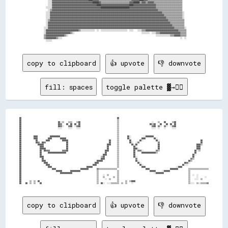
copy to clipboard
👍 upvote
👎 downvote
fill: spaces
toggle palette ▓→✊🏽
██                                                                                              ██                                                                                        

██                                                                                              ▒▒                                                                                        

██                                    ██░░▒▒    ▒▒▒▒    ▒▒██                                    ▒▒                                ░░    ▒▒    ██      ▒▒██                                

██                                    ██▓▓    ██  ██  ██  ██                                    ▒▒                              ██▒▒██    ██    ██  ██  ██                                

██                                    ██▓▓░░    ▓▓██  ░░▓▓██                                    ▒▒                                ▓▓██  ▓▓░░  ▓▓░░  ░░▓▓██                                

██                                    ░░░░      ░░░░    ░░░░                                    ▒▒                                ░░░░  ░░    ░░      ░░░░                                

██                                                                                              ▒▒                                                                                        

██                                                                                              ▒▒                                                                                        

██                                                                                              ▒▒                                                                                        

██            ████            ██████████                                                        ▒▒        ██░░            ░░████████                                                      

██            ████          ████        ██████                                                  ▒▒        ██░░          ████        ██░░                                                  

██              ██        ████            ██████                                        ██      ▒▒          ██        ██░░            ██░░                                        ██      

██              ██▓▓  ██▓▓                    ██                                        ██      ▒▒          ██░░  ░░▓▓                  ▓▓                                        ██      

██                ██████                      ██                                      ████      ▒▒            ██░░██                    ██                                    ████▒▒      

██                  ████                      ██                                      ██        ▒▒              ██░░                    ██                                    ████        

██                  ██████                    ██                                      ██        ▒▒              ████░░                  ██                                    ████        

██                  ██  ██▓▓▓▓            ▓▓▓▓██                                    ████        ▒▒              ██  ▓▓▓▓░░            ▓▓▒▒                                  ██░░▒▒        

██                  ██      ██████████████████                                      ██          ▒▒              ██      ██████████████▒▒                                    ██            

██                  ██                                                            ████          ▒▒              ██                                                        ██░░            

██                  ████                                                        ▒▒██            ▒▒              ██░░                                                      ██              

██                    ██                                                        ████            ▒▒                ▓▓                                                    ▓▓▒▒              

██                    ████                                                  ██████              ▒▒                ██░░                                                ██▒▒                

██                      ████                                              ████                  ▒▒                  ██░░                                          ██▓▓░░                  

██                        ████                                          ████                    ▒▒                    ██░░                                      ██░░░░                    

██                          ████                                  ██████                        ▒▒                      ████                              ░░████                          

██                              ████                        ████████        ▓▓▒▒▒▒▒▒▒▒▒▒▒▒▒▒▒▒▒▒                            ████                    ████████          ▒▒▒▒▒▒▒▒▒▒▒▒▒▒▒▒▒▒▒▒

██                                  ██████        ██████████                ▒▒                  ▒▒                              ██████      ░░██████                  ▒▒                  

██                                      ████████████                        ▒▒                  ▒▒                                  ░░████████                        ▒▒                  

██                                                                          ▒▒    ░░  ▒▒        ▒▒                                                                    ▒▒  ░░  ░░          

██                                                                          ▒▒    ▒▒        ▒▒  ▒▒                                                                    ▒▒      ░░      ░░  

██                                                                          ▒▒      ░░  ▒▒      ▒▒                                                                    ▒▒    ░░░░  ▒▒      

██        ▒▒  ▒▒  ██                                                        ▒▒                  ▒▒      ▒▒  ▒▒████                                                    ▒▒                  

copy to clipboard
👍 upvote
👎 downvote