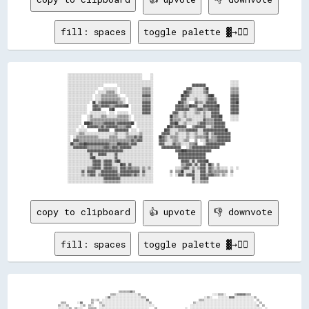
fill: spaces
toggle palette ▓→✊🏽
░░░░░░░░░░░░░░░░░░░░░░░░░░░░░░░░░░░░░░░░░░░░░░░░░░░░░░      ░░                                                                

░░░░░░░░░░░░░░░░░░░░░░░░░░░░░░░░░░░░░░░░░░░░░░░░░░░░░░      ░░                                                                

░░░░░░░░░░░░░░░░░░░░░░░░░░░░░░░░░░░░░░░░░░░░░░░░░░░░░░░░░░░░░░                                                        ░░░░░░  

░░░░░░░░░░░░░░░░░░░░░░░░░░          ░░░░░░░░░░░░░░░░░░░░░░░░░░                            ▓▓▓▓▓▓▓▓▓▓                  ░░░░░░  

░░░░░░░░░░░░░░░░░░░░░░    ░░░░░░░░░░  ░░░░░░░░░░░░░░░░▒▒▒▒▒▒░░                        ▓▓▓▓░░░░░░░░▒▒██                ▒▒▒▒▒▒  

░░░░░░░░░░░░░░░░░░░░  ░░░░░░▒▒▒▒▒▒░░  ░░░░░░░░░░░░░░░░▒▒▒▒▒▒░░                      ██▓▓▒▒░░░░░░░░▒▒▓▓                ▒▒▒▒▒▒  

░░░░░░░░░░░░░░░░░░  ░░░░▒▒▒▒▒▒▒▒▒▒▒▒░░    ░░░░░░░░░░░░▓▓▓▓▓▓░░                    ██▓▓▓▓░░░░░░░░░░░░▒▒████            ▓▓▓▓▓▓  

░░░░░░░░░░░░░░░░░░  ░░░░▒▒▒▒▒▒▒▒▒▒▒▒▒▒░░░░  ░░░░░░░░░░▒▒▒▒▒▒░░                    ▓▓▓▓░░░░░░▒▒░░░░░░▒▒▓▓▓▓▒▒          ▓▓▓▓▓▓  

░░░░░░░░░░░░░░░░  ██░░▒▒▓▓▓▓▓▓▓▓▓▓▓▓▒▒▒▒░░  ░░░░░░░░░░▓▓▓▓▓▓░░                  ██▓▓▒▒░░    ▓▓▒▒▒▒░░▓▓▓▓▓▓▓▓          ▓▓▓▓██  

░░░░░░░░░░░░░░    ▓▓▓▓▒▒▓▓▓▓▓▓▒▒▒▒▓▓▓▓▓▓▓▓██  ░░░░░░░░▓▓▓▓▓▓░░                ▓▓▓▓▓▓▒▒▒▒██▓▓▓▓░░░░▓▓▓▓▓▓▓▓▓▓██        ▓▓▓▓▓▓  

░░░░░░░░░░░░░░    ▓▓▓▓▓▓      ▓▓██            ░░░░░░░░▓▓▓▓▓▓░░                ▓▓▓▓▓▓▓▓▓▓░░░░▒▒▓▓▓▓▒▒▒▒▓▓▓▓▓▓▓▓        ▓▓▓▓▓▓  

░░░░░░░░░░░░░░  ░░░░░░░░░░░░  ░░░░  ░░░░░░░░  ░░░░░░░░▓▓▓▓▓▓░░              ▓▓▓▓░░░░▒▒░░░░░░▒▒▒▒░░▒▒░░░░▓▓▓▓▓▓        ▓▓▓▓▓▓  

░░░░░░░░░░    ░░▒▒░░░░░░▒▒▒▒░░░░░░░░▒▒▒▒▒▒▒▒░░  ░░░░░░░░░░░░░░            ██▒▒▒▒░░░░▒▒░░░░░░░░░░░░▒▒░░░░▓▓▓▓▓▓██      ░░░░░░  

░░░░░░░░░░    ░░▒▒▒▒▒▒▒▒▒▒▒▒▒▒▒▒▒▒▒▒▒▒▒▒▒▒▒▒░░  ░░░░░░░░░░░░░░            ▓▓▒▒▒▒▒▒░░░░▒▒▒▒░░░░░░░░▓▓▒▒▒▒▒▒▓▓▓▓▓▓      ░░░░░░  

░░░░░░░░░░  ████▓▓▒▒▒▒▒▒▒▒▓▓▓▓▓▓▓▓▒▒▓▓▓▓▓▓▓▓▓▓██  ░░░░░░░░░░░░            ▓▓▓▓██░░░░▒▒░░░░░░░░▒▒▓▓▓▓▒▒▒▒▒▒▓▓▓▓▓▓▓▓            

░░░░░░░░  ░░  ▓▓▓▓▓▓▓▓▒▒▓▓▒▒▓▓▓▓▓▓▓▓▒▒▒▒▒▒▓▓▓▓    ░░░░░░░░░░░░          ██▓▓▒▒▓▓▓▓▓▓▓▓    ▒▒▓▓▓▓▓▓▓▓░░░░▒▒▓▓▓▓▓▓▓▓            

░░░░░░  ░░░░░░        ▓▓▓▓▓▓▓▓    ▓▓▓▓▓▓▓▓▓▓  ░░░░  ░░░░░░░░░░        ██▓▓░░░░░░▒▒▒▒▒▒▓▓▓▓▓▓▓▓░░░░▓▓▓▓▓▓▓▓▓▓▓▓▓▓▓▓██          

░░░░░░░░▒▒▒▒░░░░░░░░░░░░░░░░░░░░░░▒▒░░░░░░▒▒░░░░░░░░▒▒░░░░░░░░      ▓▓▓▓▓▓░░░░▒▒░░░░░░▒▒░░░░▒▒░░░░▒▒▓▓░░▒▒▓▓▓▓▓▓▓▓▓▓▓▓        

░░  ░░▒▒▒▒▒▒▒▒▒▒▒▒▒▒▒▒░░░░░░░░▒▒▒▒▒▒░░░░░░▒▒▒▒▒▒▓▓▒▒▓▓░░░░░░░░    ██▓▓▒▒░░▒▒▒▒▒▒░░░░░░▒▒░░░░▒▒▒▒▒▒▒▒▓▓░░▒▒▒▒▓▓▓▓▓▓▓▓▓▓        

░░  ▓▓▓▓▒▒▒▒▒▒▒▒▒▒▒▒▒▒▒▒▒▒▒▒▒▒▒▒▒▒▒▒▒▒▒▒▒▒▒▒▒▒▓▓▒▒▓▓▓▓░░░░░░░░    ▓▓▓▓▒▒░░░░▒▒▒▒░░░░▒▒▒▒    ▒▒  ░░░░▓▓▒▒▒▒▒▒▓▓▓▓▓▓▓▓▓▓        

░░██▒▒▒▒▓▓▓▓██▓▓▓▓▓▓▓▓▓▓▓▓▓▓▓▓▒▒▒▒▒▒██▓▓▓▓▓▓▒▒▓▓▓▓░░░░░░░░░░░░    ▓▓▓▓░░░░░░▓▓▒▒▒▒░░░░░░▒▒▒▒▓▓    ░░▓▓▓▓▓▓▓▓▓▓▓▓▓▓            

░░░░▓▓▓▓▓▓▓▓▓▓▒▒▒▒▒▒▒▒▒▒▒▒▓▓▓▓▒▒▓▓▓▓▒▒▓▓▓▓▓▓▓▓░░░░░░░░░░░░░░░░      ▓▓▓▓▓▓▓▓▓▓▓▓▓▓    ░░▒▒▓▓▓▓▓▓▓▓▓▓▓▓▓▓▓▓▓▓▓▓                

░░░░░░░░░░░░░░▓▓▓▓▓▓▓▓▓▓▓▓▓▓▓▓▓▓▓▓▓▓▓▓▓▓░░░░░░░░░░░░░░░░░░░░░░                ▓▓▓▓████▓▓▓▓▓▓▓▓▓▓▓▓▓▓▓▓▓▓                      

░░░░░░░░░░░░░░░░▓▓░░░░▓▓▓▓▓▓░░░░░░▓▓░░░░░░░░░░░░░░░░░░░░░░░░░░                  ▓▓▓▓▓▓▓▓▓▓▓▓▓▓▓▓▓▓▓▓                          

░░░░░░░░░░░░░░░░▓▓██░░░░░░░░░░░░░░▓▓░░░░░░░░░░░░░░░░░░░░░░░░░░                  ▓▓▓▓▓▓▓▓▓▓▓▓▓▓▓▓▓▓▓▓                          

░░░░░░░░░░░░░░░░░░▓▓▓▓▓▓░░▓▓▓▓▓▓░░▓▓██░░░░░░░░░░░░░░░░░░░░░░░░                    ▓▓▓▓▓▓░░▓▓░░▓▓▓▓▓▓██                        

░░░░░░░░░░░░░░░░░░▓▓▓▓▓▓░░▓▓▓▓▓▓░░░░░░██▓▓░░▓▓░░░░░░░░░░░░░░░░                    ▒▒▒▒▓▓▓▓░░▓▓░░▓▓▓▓░░██▒▒  ▒▒                

░░░░░░░░░░░░░░▒▒▒▒▓▓▓▓▓▓░░▓▓▓▓▓▓▒▒▒▒░░▓▓▓▓▒▒▓▓▒▒▒▒▒▒░░▒▒░░▒▒░░                ░░░░▒▒▓▓▓▓░░▒▒░░▒▒▓▓▓▓░░▓▓▒▒░░▒▒░░░░░░  ░░  ░░  

░░░░░░░░░░▓▓░░▓▓▓▓▓▓░░░░▓▓▓▓▓▓▓▓▓▓▓▓░░▓▓▓▓▓▓▓▓▓▓▓▓▓▓░░▓▓░░░░░░            ▒▒  ▒▒▒▒██░░░░░░▓▓░░░░▓▓▓▓░░▓▓▒▒▒▒▒▒▒▒▒▒▒▒  ▒▒      

░░░░░░░░░░▒▒░░▒▒▓▓▓▓░░▒▒▓▓▓▓▓▓▓▓▓▓▓▓▒▒▓▓▓▓▓▓▓▓▒▒▓▓▒▒░░▒▒░░░░░░            ░░  ░░▓▓▓▓░░▓▓▓▓▓▓░░░░▓▓▓▓▒▒▓▓▓▓▒▒▒▒░░▒▒░░  ░░      

░░░░░░░░░░░░░░░░░░░░░░░░░░▓▓▓▓▓▓▓▓▓▓▓▓░░░░░░░░░░░░░░░░░░░░░░░░                            ▓▓░░░░▓▓▓▓▓▓                        

copy to clipboard
👍 upvote
👎 downvote
fill: spaces
toggle palette ▓→✊🏽
                                                                                                                                                                                        
                                                                                                                                                                                        
                                                                  ▒▒▒▒▒▒▒▒▓▓▒▒                                                                                                          
                                                            ▒▒▒▒░░░░░░░░░░░░░░░░▒▒                                                    ░░░░▒▒▒▒░░      ▒▒▓▓▓▓▓▓▒▒▒▒                      
                                                        ░░▓▓░░░░░░░░░░░░░░░░░░░░░░▒▒▒▒                                          ░░▒▒░░    ░░░░░░░░▓▓▓▓░░░░░░░░░░░░░░▒▒                  
                                              ▒▒░░▒▒  ░░░░░░░░░░░░░░░░░░░░░░░░░░░░░░░░▓▓                                    ▒▒▒▒░░░░░░░░░░░░░░░░░░░░░░░░░░░░░░░░░░░░  ▒▒                
                        ▒▒▒▒        ░░▓▓      ▒▒    ▒▒░░░░░░░░░░░░░░░░░░░░░░░░░░░░░░░░░░▒▒                              ▒▒░░░░░░░░░░░░░░░░░░░░░░░░░░░░░░░░░░░░░░░░░░░░  ▒▒              
                      ▒▒░░░░▒▒        ░░▒▒  ▒▒░░    ░░▒▒░░░░░░░░░░░░░░░░░░░░░░░░░░░░░░░░░░░░                          ░░░░░░░░░░░░░░░░░░░░░░░░░░░░░░░░░░░░░░░░░░░░░░░░▒▒  ▒▒            
                      ░░░░░░░░▒▒  ▒▒░░░░    ▒▒▒▒▒▒  ░░░░░░░░░░░░░░░░░░░░░░░░░░░░░░░░░░░░    ▒▒                    ░░  ░░░░░░░░░░░░░░░░░░░░░░░░░░░░░░░░░░░░░░░░░░░░░░░░░░░░  ░░          
                      ░░░░    ░░  ░░    ░░░░░░▒▒░░    ░░░░░░░░░░░░░░░░░░░░░░░░░░░░░░░░░░      ░░                ░░      ░░░░░░░░░░░░░░░░░░░░░░░░░░░░░░░░░░░░░░░░░░░░░░░░░░░░░░          
                      ░░░░      ░░      ░░▒▒░░▒▒      ▒▒░░░░░░░░░░░░░░░░░░░░░░░░░░░░░░        ▒▒                        ░░░░░░░░░░░░░░░░░░░░░░░░░░░░░░░░░░░░░░░░░░░░░░░░░░░░            
                      ▒▒        ▒▒        ▓▓░░▒▒    ▒▒░░░░░░░░░░░░░░░░▒▒░░░░░░░░░░              ░░            ░░        ░░░░░░░░░░░░░░░░░░░░░░░░░░░░░░░░░░░░░░░░░░░░░░░░░░    ░░        
                                ▒▒░░      ▒▒░░░░░░▒▒░░░░░░░░░░░░░░▒▒░░▒▒░░░░              ░░░░░░▒▒          ▒▒          ░░░░░░░░░░░░  ░░░░░░░░░░░░░░░░░░░░░░░░░░░░░░░░░░      ░░        
                      ░░░░                ▒▒░░  ▒▒░░░░░░▒▒▒▒░░░░░░░░░░░░░░░░░░░░░░░░░░░░░░░░░░░░░░          ░░░░            ░░░░      ░░░░░░░░░░░░░░░░░░░░░░░░░░░░░░░░                  
                        ░░                ▒▒▒▒  ░░░░░░░░▒▒▓▓██████▒▒▒▒░░░░░░░░░░░░░░░░▒▒░░░░░░░░          ░░░░░░                    ░░░░░░▒▒░░░░░░░░░░░░░░░░            ░░    ░░        
                    ▒▒▒▒░░      ░░        ░░▒▒░░░░░░░░▒▒▓▓▒▒░░░░▓▓████    ░░▒▒░░░░▒▒▓▓░░░░░░░░░░░░▒▒      ░░░░░░                  ░░░░░░░░░░░░░░░░░░░░░░░░░░░░          ░░  ░░░░░░      
                    ░░░░▒▒░░    ░░        ░░░░▒▒░░░░░░▒▒▓▓░░░░░░██████▓▓      ░░██▒▒▓▓▒▒░░░░░░░░░░░░      ░░░░░░░░              ░░░░░░░░░░░░▒▒░░░░░░░░░░░░░░░░▒▒          ░░░░░░░░      
                    ░░░░  ░░                ░░░░░░░░░░░░▒▒░░░░▓▓▓▓░░  ██      ▒▒▒▒░░▒▒▓▓▒▒░░░░░░░░▒▒    ░░░░░░░░░░░░        ░░░░░░░░░░░░░░░░░░░░░░░░░░░░░░▒▒▒▒▒▒▒▒░░░░░░░░░░░░░░░░      
                    ░░░░  ░░    ░░        ░░░░░░░░░░░░░░░░░░░░██▓▓░░  ██      ▒▒░░▒▒▒▒▓▓░░░░░░░░▒▒░░    ▒▒░░░░░░░░░░░░░░▒▒░░░░░░░░░░░░░░  ░░░░▒▒░░░░░░░░▒▒▓▓██▓▓▒▒░░░░░░░░░░░░░░░░      
                    ░░░░            ▒▒  ░░░░░░░░░░░░░░░░░░░░  ▓▓▓▓████▓▓▓▓    ▒▒░░░░▒▒▒▒▒▒░░░░░░▒▒░░    ▒▒░░░░░░░░░░░░▒▒▒▒▓▓▒▒░░░░░░░░  ▒▒░░░░  ▒▒░░▒▒████▓▓▓▓██▓▓░░░░░░░░░░░░░░░░      
                    ░░░░          ░░░░░░▒▒░░░░░░░░░░░░░░▒▒      ▒▒░░░░  ▓▓    ░░░░░░▒▒░░░░░░░░░░░░▒▒      ░░░░░░░░░░░░▓▓▓▓██▒▒▓▓▒▒░░  ▒▒░░    ░░░░▓▓████▓▓██░░▓▓██░░░░░░░░  ░░░░░░      
                      ░░          ░░  ░░▒▒░░░░░░▒▒░░░░░░░░    ░░░░░░░░░░▓▓      ░░  ░░░░░░▒▒░░░░░░▒▒    ░░░░░░░░░░░░░░██▓▓▒▒░░▓▓██▒▒▒▒░░        ░░██    ▒▒██░░░░██▒▒░░░░░░  ░░░░░░      
                      ▒▒    ░░░░  ░░    ▒▒░░░░░░░░░░░░░░░░      ▒▒░░░░░░            ▒▒░░░░░░░░  ░░▒▒  ░░░░░░░░░░░░░░░░▒▒██░░░░▓▓▓▓░░░░          ▓▓▓▓    ▓▓▓▓░░░░▓▓▓▓░░░░░░  ░░░░░░      
                      ▒▒    ░░░░░░░░    ▒▒░░░░░░░░▒▒░░░░░░        ░░░░              ░░░░░░░░░░░░        ░░░░░░░░░░░░░░▒▒▓▓░░▒▒▓▓  ░░▓▓          ████▓▓██▓▓▓▓░░▒▒▒▒░░░░░░░░  ░░░░░░      
                        ░░  ▒▒░░  ▒▒    ▓▓░░░░░░░░░░▒▒░░░░░░      ░░                ▒▒░░░░░░░░        ░░░░░░░░░░░░░░░░░░▓▓░░▓▓▓▓░░██▓▓          ████░░▒▒░░░░  ░░▒▒░░░░░░░░░░░░░░░░      
            ░░          ▒▒░░░░    ░░    ▒▒░░░░░░░░░░▒▒░░▒▒▓▓░░                ░░░░▒▒░░░░░░░░▒▒        ░░░░░░▒▒░░░░░░░░░░░░░░░░▒▒▒▒▓▓▓▓          ▓▓░░  ▒▒░░▒▒    ▒▒░░░░░░░░░░░░░░░░      
        ▒▒░░░░▒▒░░      ▒▒▒▒▒▒░░    ░░  ▒▒░░░░░░░░░░░░▒▒░░▒▒██▓▓░░░░          ░░░░░░░░░░░░░░▓▓░░      ░░░░░░░░░░░░░░░░░░▒▒░░    ░░  ▒▒          ██░░░░░░░░      ░░▒▒░░░░░░░░░░░░░░      
      ░░░░░░░░░░░░▒▒  ░░  ░░  ░░        ▒▒    ░░░░░░░░░░░░  ░░▒▒░░▒▒▒▒▒▒▒▒▒▒▒▒░░░░░░░░░░░░░░▒▒░░      ░░▒▒▒▒░░░░░░░░░░▒▒▒▒    ░░░░▒▒▓▓          ░░░░▒▒▒▒░░      ░░▒▒░░░░░░░░░░░░        
      ░░░░░░░░░░░░░░░░  ░░░░  ▒▒        ░░        ░░░░▒▒▒▒    ▒▒░░░░░░░░░░░░░░░░░░░░░░░░░░░░          ░░▒▒▒▒░░░░░░░░▒▒░░▒▒      ░░▒▒▒▒                            ░░▒▒░░  ░░░░░░░░      
    ▒▒░░░░░░░░░░░░░░░░▒▒░░░░    ▒▒      ░░░░░░░░░░░░░░░░░░    ▒▒░░░░░░░░░░░░░░░░░░░░░░░░░░░░          ░░░░▓▓░░░░░░  ░░░░▒▒                                        ░░▒▒░░▒▒░░░░░░░░      
    ░░░░░░░░░░░░░░░░▒▒░░  ░░░░▒▒░░░░    ░░░░░░░░░░░░░░░░░░░░  ▒▒░░░░░░░░░░░░░░░░░░  ░░░░░░░░          ░░  ▒▒░░░░░░░░░░░░▒▒                                        ░░░░░░░░░░░░░░░░      
  ░░░░░░░░░░░░░░░░░░░░░░    ░░▒▒░░      ▒▒░░░░░░░░░░░░░░░░▒▒  ▒▒░░░░░░░░░░░░░░░░░░░░      ░░              ▒▒░░░░░░▒▒░░░░▒▒      ░░░░                              ░░░░  ░░░░░░░░░░      
  ▒▒░░░░░░░░░░░░░░▒▒░░        ░░░░      ░░░░░░░░░░░░░░░░░░▒▒  ▒▒░░░░░░░░░░░░░░░░░░▒▒░░░░  ░░              ▒▒░░░░░░▒▒░░░░▒▒░░                  ░░                ░░░░▒▒▒▒░░░░░░░░░░      
  ▒▒▒▒░░░░░░░░░░░░░░░░            ▒▒░░  ░░▒▒░░░░░░░░░░░░▒▒▒▒  ▒▒░░░░░░░░░░░░░░░░░░░░░░░░░░▒▒              ░░░░░░░░▒▒░░░░░░▒▒                ░░░░              ░░░░▒▒▒▒░░░░░░░░░░  ░░    
  ░░  ░░░░░░░░░░░░░░░░              ░░▒▒░░▒▒░░░░░░░░░░░░░░░░  ▒▒░░░░░░░░░░░░░░░░▒▒  ░░░░░░░░              ▒▒░░░░░░░░░░░░░░▒▒▒▒░░                            ░░▒▒░░░░░░░░░░░░░░▒▒  ░░    
░░░░    ░░░░░░░░░░░░░░                ▒▒░░▒▒░░░░░░░░░░░░░░    ▒▒░░░░░░░░░░░░░░░░░░  ░░░░░░                ▒▒░░  ░░░░░░░░░░░░░░░░▒▒                      ▒▒▒▒░░░░░░░░░░░░░░░░░░    ░░    
  ░░          ░░░░░░░░                ░░  ▒▒░░░░░░░░░░░░░░    ▒▒░░░░░░░░░░░░░░░░    ▒▒░░▒▒                ░░░░    ░░░░░░░░░░░░░░░░▒▒▒▒▒▒▒▒▒▒▒▒  ▒▒▓▓▒▒▒▒░░░░░░░░░░░░░░░░░░░░            
  ▒▒░░    ░░░░░░▒▒░░░░      ░░            ▒▒░░░░░░░░░░░░    ░░░░░░░░░░░░░░░░░░▒▒    ▒▒░░                    ░░▒▒░░░░░░░░░░░░░░▒▒░░░░░░░░░░░░████▓▓░░  ▒▒▒▒░░░░░░░░░░░░░░░░      ░░░░    
  ░░░░░░░░░░░░░░░░░░░░░░      ░░        ░░▒▒▒▒▓▓▒▒░░░░░░    ▒▒░░░░░░░░░░  ░░░░      ░░░░                    ▒▒▒▒░░░░░░░░░░░░░░░░░░░░░░░░▒▒░░▓▓░░    ░░░░  ▒▒▒▒░░░░░░░░░░░░░░░░░░  ░░▒▒  
  ▒▒░░░░░░░░░░░░░░            ░░        ░░▒▒▒▒░░▓▓░░░░  ░░▓▓░░░░░░▒▒░░░░▒▒▒▒░░      ▒▒                      ▒▒░░░░▓▓░░░░░░▒▒░░░░░░░░░░▒▒  ░░▒▒      ▒▒░░░░░░▓▓▒▒░░░░░░░░░░░░░░▒▒        
  ▒▒░░░░░░░░░░▒▒░░              ▒▒      ░░  ░░▒▒░░▓▓░░▒▒░░▒▒░░░░░░▒▒░░░░░░▓▓                                  ░░░░░░░░░░░░▒▒░░░░░░░░░░▓▓  ░░▓▓      ▒▒    ░░░░▒▒░░░░░░░░░░░░  ░░        
  ▒▒░░░░░░░░░░░░              ░░░░▒▒░░░░▒▒    ░░  ░░░░░░░░░░░░▒▒░░░░  ▒▒  ░░                                    ░░░░▒▒░░▒▒▒▒░░░░░░░░░░▒▒    ▒▒▒▒░░▒▒▒▒    ░░░░▒▒▒▒░░░░░░░░░░░░          
  ▒▒░░░░░░░░░░░░      ░░░░░░░░░░░░▒▒▒▒░░▒▒        ░░░░░░    ░░▒▒░░  ░░                                          ▒▒░░░░░░░░  ░░░░░░░░░░▒▒    ▒▒░░▒▒▒▒▓▓      ░░▒▒▒▒░░░░░░░░░░░░          
  ░░░░░░░░░░░░░░          ░░░░░░  ░░    ░░        ░░░░░░    ░░░░▒▒  ░░                                            ░░  ░░░░  ▒▒░░░░░░▒▒▒▒    ▒▒▒▒▒▒▒▒▒▒      ░░▒▒▓▓▒▒░░░░░░░░░░          
    ░░░░░░░░░░░░            ░░░░  ░░  ░░░░        ░░░░      ▒▒░░                                                      ▒▒░░  ░░░░▓▓░░▒▒▒▒    ▒▒░░░░▒▒░░      ▒▒▒▒░░▒▒░░░░░░▒▒░░          
    ▒▒░░░░░░░░░░            ░░░░  ░░  ▒▒░░          ░░      ░░                                                          ▒▒    ▒▒▒▒▒▒░░░░    ░░░░░░▒▒▒▒      ▓▓░░░░▒▒▒▒░░░░░░░░          
    ▓▓░░░░░░░░░░            ░░    ░░  ░░░░          ░░      ░░                                                          ▓▓      ▓▓▒▒░░░░    ░░▒▒░░▒▒▒▒      ▒▒░░░░▒▒▒▒▒▒▒▒  ▒▒          
    ▓▓░░░░░░░░░░            ░░        ░░            ░░      ░░                                                                  ░░  ▒▒▒▒░░  ░░▒▒▒▒▒▒░░    ▒▒▒▒░░░░▒▒░░░░▒▒  ░░          
      ░░░░░░░░  ░░          ░░        ░░                    ░░                                                                    ░░▒▒▒▒▒▒  ░░▒▒░░▒▒░░    ▒▒▓▓▒▒▒▒░░░░▒▒  ░░  ░░        
      ░░░░░░▒▒░░░░          ░░      ░░░░                                                                                          ░░  ░░▒▒  ░░▒▒▒▒▓▓    ░░████████▓▓▒▒                  
      ░░░░░░░░░░░░░░        ░░░░░░░░░░░░            ░░      ░░                                                                  ░░      ▒▒  ░░▒▒▒▒░░    ▒▒██████████▒▒                  
          ██░░▒▒░░░░        ░░░░░░▒▒░░░░            ░░      ░░                                                                  ░░      ░░░░▒▒▒▒  ▒▒▒▒▒▒▒▒██████████▒▒                  
            ▒▒  ▒▒░░░░░░░░▒▒▒▒░░▒▒  ▒▒░░          ░░░░      ░░                                                                  ░░      ░░░░▓▓░░    ░░░░░░██████████▒▒                  
            ░░    ▒▒░░░░░░░░        ▒▒░░          ▒▒░░      ░░                                                                  ▒▒        ▒▒▓▓▒▒      ░░░░▓▓██▓▓████░░                  
          