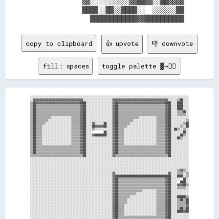
            ▓▓░░░░░░░░░░▓▓██▓▓░░██▓▓▓▓

            ████░░██░░████░░  ░░░░░░██

copy to clipboard
👍 upvote
👎 downvote
fill: spaces
toggle palette ▓→✊🏽
░░░░░░░░░░░░░░░░░░░░░░░░░░░░░░░░░░░░░░░░░░░░░░░░░░░░░░░░░░░░░░░░░░░░░░░░░░░░░░░░░░░░░░░░░░░░░░░░░░░░░░░░░░░░

░░▓▓▓▓▓▓▓▓▓▓▓▓▓▓▓▓▓▓▓▓▓▓▓▓▓▓▓▓▓▓▓▓▓▓░░░░░░░░░░░░░░░░░░░░▓▓▓▓▓▓▓▓▓▓▓▓▓▓▓▓▓▓▓▓▓▓▓▓▓▓▓▓▓▓▓▓▓▓▓▓▓▓░░░░░░▒▒██░░░░

▒▒██▓▓▓▓▓▓▓▓▓▓▓▓▓▓▓▓▓▓▓▓▓▓▓▓▓▓▓▓▓▓████░░░░░░░░░░░░░░░░░░▓▓██▓▓▓▓▓▓▓▓▓▓▓▓▓▓▓▓▓▓▓▓▓▓▓▓▓▓▓▓▓▓▓▓████░░░░████░░░░

▒▒██▒▒▒▒▒▒▒▒▒▒▒▒▒▒▒▒▒▒▒▒▒▒▒▒▒▒▒▒▒▒▓▓██░░░░░░░░░░░░░░░░░░▓▓██▒▒▒▒▒▒▒▒▒▒▒▒▒▒▒▒▒▒▒▒▒▒▒▒▒▒▒▒▒▒▒▒▓▓██░░░░████░░░░

▒▒██▒▒▒▒▒▒▒▒▒▒▒▒▒▒▒▒▒▒▒▒▒▒▒▒▒▒▒▒▒▒▓▓██░░░░░░░░░░░░░░░░░░▓▓██▒▒▒▒▒▒▒▒▒▒▒▒▒▒▒▒▒▒▒▒▒▒▒▒▒▒▒▒▒▒▒▒▓▓██░░░░████░░░░

▒▒██▒▒▒▒▒▒▒▒▒▒▒▒▒▒▒▒▒▒▒▒▒▒▒▒▒▒▒▒▒▒▓▓██░░░░░░░░░░░░░░░░░░▓▓██▒▒▒▒▒▒▒▒▒▒▒▒▒▒▒▒▒▒▒▒▒▒▒▒▒▒▒▒▒▒▒▒▓▓██░░░░▒▒▒▒██░░

▒▒██▒▒▒▒▒▒▒▒▒▒▒▒▒▒▒▒▒▒▒▒▒▒▒▒▒▒▒▒▒▒▓▓██░░░░░░░░░░░░░░░░░░▓▓██▒▒▒▒▒▒▒▒▒▒▒▒▒▒▒▒▒▒▒▒▒▒▒▒▒▒▒▒▒▒▒▒▓▓██░░░░▒▒▒▒▒▒░░

▒▒██▒▒▒▒▒▒▒▒▒▒░░░░░░░░░░░░░░▒▒▒▒▒▒▓▓██░░░░░░░░░░░░░░░░░░▓▓██▒▒▒▒▒▒▒▒▒▒▒▒▒▒░░░░░░░░░░░░▒▒▒▒▒▒▓▓██░░░░░░░░░░░░

▒▒██▒▒▒▒▒▒▒▒░░░░░░░░░░░░░░░░▒▒▒▒▒▒▓▓██░░░░░░░░░░░░░░░░░░▓▓██▒▒▒▒▒▒▒▒▒▒░░░░░░░░░░░░░░░░▒▒▒▒▒▒▓▓██░░░░░░░░░░▒▒

▒▒██▒▒▒▒▒▒░░░░░░░░░░░░░░░░░░▒▒▒▒▒▒▓▓██░░░░▓▓░░░░░░██░░░░▓▓██▒▒▒▒▒▒▒▒░░░░░░░░░░░░░░░░░░▒▒▒▒▒▒▓▓██░░░░░░░░▒▒██

▒▒██▒▒▒▒░░░░░░░░░░░░░░░░░░░░▒▒▒▒▒▒▓▓██░░░░██▓▓▓▓▓▓██░░░░▓▓██▒▒▒▒▒▒░░░░░░░░░░░░░░░░░░░░▒▒▒▒▒▒▓▓██░░░░░░▒▒░░██

▒▒██▒▒▒▒░░░░░░░░░░░░░░░░░░░░▒▒▒▒▒▒▓▓██░░░░▒▒░░░░░░░░░░░░▓▓██▒▒▒▒░░░░░░░░░░░░░░░░░░░░░░▒▒▒▒▒▒▓▓██░░██▒▒░░▒▒░░

▒▒██▒▒▒▒░░░░░░░░░░░░░░░░░░░░▒▒▒▒▒▒▓▓██░░░░        ██░░░░▓▓██▒▒▒▒░░░░░░░░░░░░░░░░░░░░░░▒▒▒▒▒▒▓▓██░░░░░░░░██░░

▒▒██▒▒▒▒░░░░░░░░░░░░░░░░░░░░▒▒▒▒▒▒▓▓██░░░░▓▓████████░░░░▓▓██▒▒▒▒░░░░░░░░░░░░░░░░░░░░░░▒▒▒▒▒▒▓▓██░░░░░░██▒▒░░

▒▒██▒▒▒▒░░░░░░░░░░░░░░░░░░░░▒▒▒▒▒▒▓▓██░░░░░░░░░░░░░░░░░░▓▓██▒▒▒▒░░░░░░░░░░░░░░░░░░░░░░▒▒▒▒▒▒▓▓██░░░░██▒▒░░░░

▒▒██▒▒▒▒░░░░░░░░░░░░░░░░░░░░▒▒▒▒▒▒▓▓██░░░░░░░░░░░░░░░░░░▓▓██▒▒▒▒░░░░░░░░░░░░░░░░░░░░░░▒▒▒▒▒▒▓▓██░░░░░░░░░░░░

▒▒██▒▒▒▒░░░░░░░░░░░░░░░░░░░░▒▒▒▒▒▒▓▓██░░░░░░░░░░░░░░░░░░▓▓██▒▒▒▒░░░░░░░░░░░░░░░░░░░░░░▒▒▒▒▒▒▓▓██░░░░░░░░░░░░

▒▒██▒▒▒▒▒▒▒▒▒▒▒▒▒▒▒▒▒▒▒▒▒▒▒▒▒▒▒▒▒▒▓▓██░░░░░░░░░░░░░░░░░░▓▓██▒▒▒▒▒▒▒▒▒▒▒▒▒▒▒▒▒▒▒▒▒▒▒▒▒▒▒▒▒▒▒▒▓▓██░░░░░░░░░░░░

▒▒██▒▒▒▒▒▒▒▒▒▒▒▒▒▒▒▒▒▒▒▒▒▒▒▒▒▒▒▒▒▒▓▓██░░░░░░░░░░░░░░░░░░▓▓██▒▒▒▒▒▒▒▒▒▒▒▒▒▒▒▒▒▒▒▒▒▒▒▒▒▒▒▒▒▒▒▒▓▓██░░░░░░░░░░░░

▒▒██▒▒▒▒▒▒▒▒▒▒▒▒▒▒▒▒▒▒▒▒▒▒▒▒▒▒▒▒▒▒▓▓██░░░░░░░░░░░░░░░░░░▓▓██▒▒▒▒▒▒▒▒▒▒▒▒▒▒▒▒▒▒▒▒▒▒▒▒▒▒▒▒▒▒▒▒▓▓██░░░░░░░░░░░░

▒▒▒▒▒▒▒▒▒▒▒▒▒▒▒▒▒▒▒▒▒▒▒▒▒▒▒▒▒▒▒▒▒▒▒▒██░░░░░░░░░░░░░░░░░░▓▓▒▒▒▒▒▒▒▒▒▒▒▒▒▒▒▒▒▒▒▒▒▒▒▒▒▒▒▒▒▒▒▒▒▒▒▒██░░░░░░░░░░░░

░░░░░░░░░░░░░░░░░░░░░░░░░░░░░░░░░░░░░░░░░░░░░░░░░░░░░░░░░░░░░░░░░░░░░░░░░░░░░░░░░░░░░░░░░░░░░░░░░░░░░░░░░░░░

░░░░░░░░░░░░░░░░░░░░░░░░░░░░░░░░░░░░░░░░░░░░░░░░░░░░░░░░░░░░░░░░░░░░░░░░░░░░░░░░░░░░░░░░░░░░░░░░░░░░░░░░░░░░

░░░░░░░░░░░░░░░░░░░░░░░░░░░░░░░░░░░░░░░░░░░░░░░░░░░░░░░░░░░░░░░░░░░░░░░░░░░░░░░░░░░░░░░░░░░░░░░░░░░░░░░░░░░░

░░░░░░░░░░░░░░░░░░░░░░░░░░░░░░░░░░░░░░░░░░░░░░░░░░░░░░░░░░░░░░░░░░░░░░░░░░░░░░░░░░░░░░░░░░░░░░░░░░░░░░░░░░░░

░░░░░░░░░░░░░░░░░░░░░░░░░░░░░░░░░░░░░░░░░░░░░░░░░░░░░░░░░░░░░░░░░░░░░░░░░░░░░░░░░░░░░░░░░░░░░░░░░░░░▒▒▓▓▒▒░░

░░░░░░░░░░░░░░░░░░░░░░░░░░░░░░░░░░░░░░░░░░░░░░░░░░░░░░░░▓▓░░░░░░░░░░░░░░░░░░░░░░░░░░░░░░░░░░░░▓▓░░░░▒▒▒▒░░▒▒

░░░░░░░░░░░░░░░░░░░░░░░░░░░░░░░░░░░░░░░░░░░░░░░░░░░░░░░░▓▓██████████████████████████████████████░░░░████░░▒▒

░░░░░░░░░░░░░░░░░░░░░░░░░░░░░░░░░░░░░░░░░░░░░░░░░░░░░░░░▓▓██▒▒▒▒▒▒▒▒▒▒▒▒▒▒▒▒▒▒▒▒▒▒▒▒▒▒▒▒▒▒▒▒▓▓██░░░░░░  ██░░

░░░░░░░░░░░░░░░░░░░░░░░░░░░░░░░░░░░░░░░░░░░░░░░░░░░░░░░░▓▓██▒▒▒▒▒▒▒▒▒▒▒▒▒▒▒▒▒▒▒▒▒▒▒▒▒▒▒▒▒▒▒▒▓▓██░░░░  ████░░

░░░░░░░░░░░░░░░░░░░░░░░░░░░░░░░░░░░░░░░░░░░░░░░░░░░░░░░░▓▓██▒▒▒▒▒▒▒▒▒▒▒▒▒▒▒▒▒▒▒▒▒▒▒▒▒▒▒▒▒▒▒▒▓▓██░░░░▓▓▓▓██▒▒

░░░░░░░░░░░░░░░░░░░░░░░░░░░░░░░░░░░░░░░░░░░░░░░░░░░░░░░░▓▓██▒▒▒▒▒▒▒▒▒▒▒▒▒▒▒▒▒▒▒▒▒▒▒▒▒▒▒▒▒▒▒▒▓▓██░░░░▒▒▒▒▒▒░░

░░░░░░░░░░░░░░░░░░░░░░░░░░░░░░░░░░░░░░░░░░░░░░░░░░░░░░░░▓▓██▒▒▒▒▒▒▒▒▒▒▒▒▒▒▒▒░░░░░░░░░░▒▒▒▒▒▒▓▓██░░░░░░░░░░░░

░░░░░░░░░░░░░░░░░░░░░░░░░░░░░░░░░░░░░░░░░░░░░░░░░░░░░░░░▓▓██▒▒▒▒▒▒▒▒▒▒▒▒░░░░░░░░░░░░░░▒▒▒▒▒▒▓▓██░░░░░░░░░░░░

░░░░░░░░░░░░░░░░░░░░░░░░░░░░░░░░░░░░░░░░░░░░░░░░░░░░░░░░▓▓██▒▒▒▒▒▒▒▒░░░░░░░░░░░░░░░░░░▒▒▒▒▒▒▓▓██░░░░██████▒▒

░░░░░░░░░░░░░░░░░░░░░░░░░░░░░░░░░░░░░░░░░░░░░░░░░░░░░░░░▓▓██▒▒▒▒▒▒░░░░░░░░░░░░░░░░░░░░▒▒▒▒▒▒▓▓██░░░░▒▒██▒▒██

░░░░░░░░░░░░░░░░░░░░░░░░░░░░░░░░░░░░░░░░░░░░░░░░░░░░░░░░▓▓██▒▒▒▒▒▒░░░░░░░░░░░░░░░░░░░░▒▒▒▒▒▒▓▓██░░░░▒▒▒▒▒▒██

░░░░░░░░░░░░░░░░░░░░░░░░░░░░░░░░░░░░░░░░░░░░░░░░░░░░░░░░▓▓██▒▒▒▒░░░░░░░░░░░░░░░░░░░░░░▒▒▒▒▒▒▓▓██░░░░▒▒▒▒▒▒▓▓

░░░░░░░░░░░░░░░░░░░░░░░░░░░░░░░░░░░░░░░░░░░░░░░░░░░░░░░░▓▓██▒▒▒▒░░░░░░░░░░░░░░░░░░░░░░▒▒▒▒▒▒▓▓██░░░░▒▒██▒▒██

░░░░░░░░░░░░░░░░░░░░░░░░░░░░░░░░░░░░░░░░░░░░░░░░░░░░░░░░▓▓██▒▒▒▒░░░░░░░░░░░░░░░░░░░░░░▒▒▒▒▒▒▓▓██░░░░████▓▓██

░░░░░░░░░░░░░░░░░░░░░░░░░░░░░░░░░░░░░░░░░░░░░░░░░░░░░░░░▓▓██▒▒▒▒░░░░░░░░░░░░░░░░░░░░░░▒▒▒▒▒▒▓▓██░░░░░░░░░░░░

░░░░░░░░░░░░░░░░░░░░░░░░░░░░░░░░░░░░░░░░░░░░░░░░░░░░░░░░▓▓██▒▒▒▒▒▒▒▒▒▒▒▒▒▒▒▒▒▒▒▒▒▒▒▒▒▒▒▒▒▒▒▒▓▓██░░░░░░░░░░░░
