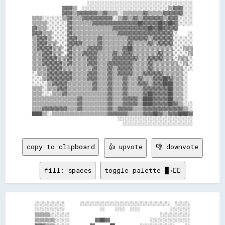
                      ░░░░░░░░░░░░░░░░░░░░░░░░░░░░░░░░░░░░░░░░░░

            ▓▓▓▓▒▒  ░░░░░░░░░░░░░░░░░░░░░░░░░░░░░░░░░░▒▒▓▓▓▓░░░░

            ▓▓▓▓▒▒▓▓▓▓▓▓▓▓▒▒▓▓▒▒▒▒░░▒▒▒▒▒▒▒▒▓▓▒▒▒▒▒▒▓▓▓▓▓▓▓▓░░░░

▒▒▒▒░░░░░░░░▒▒▓▓▒▒▒▒▓▓▓▓▓▓▓▓▓▓▓▓░░▒▒▓▓▒▒▓▓▒▒▓▓▓▓▓▓▓▓▒▒▓▓▓▓░░░░░░

▒▒▒▒▒▒░░░░░░░░▓▓▒▒▒▒▒▒▒▒▓▓▓▓▓▓▓▓▓▓▓▓▓▓▓▓▓▓██▓▓▓▓▓▓██▓▓██▓▓░░░░░░

▓▓▒▒▒▒░░░░░░░░▓▓▒▒▒▒▒▒▒▒▒▒▒▒▒▒▒▒▓▓▓▓▓▓▓▓▓▓▓▓▓▓██▓▓██▓▓▓▓▓▓      

▓▓▓▓▒▒▒▒░░░░░░▓▓▒▒▒▒▒▒▒▒▒▒▒▒▒▒▒▒▒▒▓▓▓▓▓▓▓▓▓▓▓▓▓▓▓▓▓▓▓▓▓▓░░    ░░

▒▒▓▓▓▓▒▒░░░░░░▓▓▓▓▒▒▒▒▒▒▒▒▓▓▒▒▒▒▒▒▒▒▒▒▓▓▓▓▓▓▓▓▒▒▓▓▓▓▓▓▓▓░░░░░░░░

▒▒▓▓▓▓▒▒▒▒░░░░▓▓▓▓▓▓▒▒▒▒▒▒▓▓▒▒▒▒▒▒▒▒▒▒▓▓▒▒▒▒▒▒▓▓▒▒▓▓▓▓▓▓░░░░░░░░

▒▒▓▓▓▓▓▓▒▒▒▒░░▓▓▒▒▒▒▒▒▓▓▓▓▓▓▒▒▒▒▒▒▒▒▓▓██▒▒▒▒▒▒▒▒▒▒▒▒▒▒▒▒░░░░▒▒▒▒

▒▒▒▒▓▓▓▓▒▒▒▒░░▓▓▒▒▒▒▓▓▓▓▓▓▒▒▒▒▒▒▓▓▒▒▓▓▓▓▒▒▒▒▒▒▒▒▒▒▓▓▒▒▒▒░░░░░░▒▒

▒▒▒▒▓▓▓▓▓▓▒▒▒▒▓▓▒▒▒▒▒▒▓▓▓▓▒▒▒▒▒▒▓▓▓▓▓▓▓▓▓▓▒▒▒▒▓▓▓▓▓▓▒▒▒▒░░▒▒▒▒░░

▒▒▒▒▓▓▓▓▓▓▓▓▒▒▓▓▒▒▒▒▒▒▓▓▓▓▒▒▒▒▓▓▓▓▓▓▓▓▓▓▒▒▒▒▒▒▓▓▒▒▒▒▒▒▒▒▒▒░░▒▒░░

▒▒▒▒▒▒▓▓▓▓▓▓▒▒▒▒▒▒▒▒▒▒▒▒▓▓▒▒▒▒▓▓▒▒▓▓▓▓▓▓▒▒▒▒▒▒▓▓▒▒▒▒▒▒▒▒▒▒▒▒░░░░

░░▒▒▒▒▓▓▓▓▓▓▓▓▓▓▒▒▒▒▒▒▓▓▓▓▒▒▒▒▓▓▒▒▓▓▓▓▓▓▒▒▒▒▓▓▓▓▓▓▓▓▒▒▒▒▒▒▒▒░░  

░░░░▒▒▓▓▓▓▓▓▓▓▓▓▒▒▒▒▒▒▓▓▓▓▒▒▒▒▓▓▒▒▒▒▓▓▒▒▒▒▓▓▒▒▒▒▓▓▓▓██▓▓▒▒▒▒░░  

░░░░░░▒▒▓▓▓▓▓▓▒▒▒▒▒▒▒▒▒▒▓▓▒▒▒▒▓▓▒▒▒▒▓▓▒▒▒▒▓▓▓▓▒▒▓▓▓▓████▒▒▒▒░░  

▒▒▒▒░░▒▒▒▒▓▓▓▓▒▒▒▒▒▒▒▒▒▒▓▓▒▒▒▒▓▓▒▒▒▒▓▓▒▒▒▒▒▒▓▓▓▓▓▓▓▓▓▓██▒▒▒▒░░  

▒▒▒▒░░░░▒▒▒▒▓▓▒▒▒▒▒▒▒▒▒▒▒▒▒▒▒▒▓▓▒▒▒▒▓▓▒▒▒▒▒▒▓▓██▓▓▓▓▓▓██▒▒▒▒░░  

▒▒▒▒▒▒▒▒▒▒▒▒▒▒▒▒▒▒▓▓▒▒▒▒▒▒▒▒▒▒▓▓▒▒▒▒▓▓▓▓▓▓▒▒████▓▓▓▓▓▓██▒▒▒▒░░  

▒▒▒▒▒▒▒▒▒▒▒▒▒▒▒▒▒▒▓▓▒▒▒▒▒▒▒▒▒▒▓▓▒▒▒▒▓▓▓▓▓▓▒▒████▓▓▓▓▓▓██▓▓▒▒░░░░

▒▒▒▒▓▓▓▓▓▓▓▓▓▓▒▒▒▒▓▓▒▒▒▒▒▒▒▒▒▒▓▓▒▒▓▓▓▓▓▓▒▒▒▒▓▓▓▓▓▓▓▓▓▓▓▓▓▓▓▓▒▒░░

████▒▒░░▒▒▒▒▒▒▒▒▒▒▒▒▒▒▒▒▒▒▒▒▒▒▓▓▓▓▓▓▓▓▒▒▒▒▒▒▓▓▓▓██▓▓▒▒▓▓▓▓████▓▓

                                  ░░░░░░░░░░░░░░░░░░░░░░░░░░░░░░

copy to clipboard
👍 upvote
👎 downvote
fill: spaces
toggle palette ▓→✊🏽
░░░░░░░░░░░░      ░░░░░░░░░░░░░░░░░░░░░░░░░░░░░░░░░░░░  ░░░░░░

░░░░░░░░░░░░              ░░    ░░░░  ░░░░            ░░░░░░░░

▒▒▒▒▒▒░░░░░░░░                                    ░░░░░░░░░░░░

▒▒▒▒▒▒▒▒░░░░░░          ▓▓██▓▓                ░░░░░░░░░░░░░░░░
