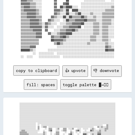
▓▓▓▓▒▒▒▒░░░░░░        ▓▓      ██          ░░░░░░░░░░░░░░    ░░

▓▓▓▓▓▓▒▒▒▒░░░░        ▓▓    ▓▓██        ░░░░░░░░░░░░░░░░░░░░░░

▒▒▓▓▓▓▒▒▒▒░░░░        ▓▓  ██▒▒████░░░░  ░░░░░░░░░░░░░░░░░░░░▒▒

▒▒▓▓▓▓▓▓▓▓▒▒░░        ▓▓▓▓▒▒░░██  ████░░░░░░░░░░░░░░░░░░▒▒▒▒▒▒

▒▒▒▒▓▓▓▓▓▓▒▒░░        ▓▓▒▒░░░░██░░░░▒▒██░░░░░░▒▒░░░░░░▒▒▒▒▒▒▒▒

▒▒▒▒▓▓▓▓▓▓▒▒▒▒      ▓▓▒▒░░░░██░░██▒▒▒▒▒▒██▒▒░░░░▒▒░░░░▒▒▒▒▒▒▒▒

▒▒▒▒▒▒▓▓▓▓▓▓▒▒    ▓▓▒▒░░░░  ░░██▒▒▒▒▓▓▓▓▓▓██▒▒▒▒▒▒░░░░▒▒▒▒▒▒░░

▒▒▒▒▒▒▓▓▓▓▓▓▒▒░░▓▓▒▒░░░░  ░░░░▒▒▒▒▓▓▓▓▓▓██░░░░░░▒▒▒▒░░▒▒▒▒▒▒░░

▒▒▒▒▒▒▓▓▓▓▓▓▓▓░░▓▓░░░░  ░░░░▒▒▒▒▓▓▓▓▓▓██  ░░░░░░▒▒▒▒░░▒▒▒▒░░░░

▒▒▒▒▒▒▒▒▓▓▓▓▓▓  ▓▓    ░░░░▒▒▒▒▓▓▓▓██▒▒░░░░░░░░░░▒▒▒▒░░▒▒▒▒░░░░

▒▒▒▒▒▒▒▒▒▒▓▓▓▓    ▓▓░░░░▒▒▓▓▓▓████░░░░░░░░░░░░░░▒▒▒▒░░▒▒▒▒░░░░

▒▒▒▒▒▒▒▒▒▒▓▓▓▓      ▓▓▒▒▒▒▓▓██▒▒░░░░░░░░░░░░░░▒▒▒▒░░░░▒▒▒▒░░░░

▒▒▒▒▒▒▒▒▒▒▒▒        ██▓▓▓▓▓▓▒▒░░░░░░░░░░░░░░░░▒▒▒▒░░░░▒▒▒▒░░  

▒▒▒▒▒▒▒▒▒▒▒▒          ▒▒██▒▒░░░░░░░░░░░░░░░░▒▒░░░░░░░░░░▒▒░░░░

▒▒▒▒▒▒▓▓▓▓              ░░░░░░░░░░░░░░░░░░░░░░░░░░░░░░░░▓▓▒▒░░

██████▒▒░░        ░░░░░░░░░░░░░░░░░░░░░░░░░░░░░░░░░░░░░░██▓▓▓▓

        ░░  ░░░░░░░░░░  ░░░░░░░░░░░░░░░░░░░░░░░░░░░░░░░░░░░░░░

copy to clipboard
👍 upvote
👎 downvote
fill: spaces
toggle palette ▓→✊🏽
░░░░░░░░░░░░░░░░░░░░░░░░░░░░░░░░░░░░░░░░░░░░░░░░░░░░░░░░░░░░░░░░░░░░░░░░░░░░░░░░░░░░░░░░░░░░░░░░░░░░░░░░░░

░░░░░░░░░░░░░░░░░░░░░░░░░░░░░░░░░░░░░░░░░░░░░░░░░░░░░░░░░░░░░░░░░░░░░░░░░░░░░░░░░░░░░░░░░░░░░░░░░░░░░░░░░░

░░░░░░░░░░░░░░░░░░░░░░░░░░░░░░░░░░░░░░░░░░░░░░░░░░░░░░░░░░░░░░░░░░░░░░░░░░░░░░░░░░░░░░░░░░░░░░░░░░░░░░░░░░

░░░░░░░░░░░░░░░░░░░░░░░░░░░░░░░░░░░░░░░░░░░░░░░░░░░░░░░░░░░░░░░░░░░░░░░░░░░░░░░░░░░░░░░░░░░░░░░░░░░░░░░░░░

░░░░░░░░░░░░░░░░░░░░░░░░░░░░░░░░░░░░░░░░░░░░░░░░░░░░░░░░░░░░░░░░░░░░░░░░░░░░░░░░░░░░░░░░░░░░░░░░░░░░░░░░░░

░░░░░░░░░░░░░░░░░░░░░░░░░░░░░░░░░░░░░░░░░░░░░░░░░░░░░░░░░░░░░░░░░░░░░░░░░░░░░░░░░░░░░░░░░░░░░░░░░░░░░░░░░░

░░░░░░░░░░░░░░░░░░░░░░░░░░░░░░░░░░░░░░░░░░░░░░░░░░░░░░░░░░░░░░░░░░░░░░░░░░░░░░░░░░░░░░░░░░░░░░░░░░░░░░░░░░

░░░░░░░░░░░░░░░░░░░░░░░░░░░░░░░░░░░░░░░░░░░░░░░░░░░░░░░░░░░░░░░░░░░░░░░░░░░░░░░░░░░░░░░░░░░░░░░░░░░░░░░░░░

░░░░░░░░░░░░░░░░░░░░░░░░░░░░░░░░░░░░░░░░░░░░░░░░░░░░░░░░░░░░░░░░░░░░░░░░░░░░░░░░░░░░░░░░░░░░░░░░░░░░░░░░░░

░░░░░░░░░░░░░░░░░░░░░░░░░░░░░░░░░░░░░░░░░░░░░░░░░░░░░░░░░░░░░░░░░░░░░░░░░░░░░░░░░░░░░░░░░░░░░░░░░░░░░░░░░░

░░░░░░░░░░░░░░░░░░░░░░░░░░░░░░░░░░░░░░░░░░░░░░░░░░░░░░░░░░░░░░░░░░░░░░░░░░░░░░░░░░░░░░░░░░░░░░░░░░░░░░░░░░

░░░░░░░░░░░░░░░░░░  ░░░░░░░░░░░░░░░░░░░░░░░░░░░░░░░░░░░░░░░░░░░░░░░░░░░░░░░░░░░░░░░░░░░░░░░░░░░░░░░░░░░░░░

░░░░░░░░░░░░░░░░░░  ░░  ░░░░░░░░░░░░░░░░░░░░░░░░░░░░░░░░░░░░░░░░░░░░░░░░░░░░░░░░░░░░░░░░░░░░    ▒▒░░░░░░░░

░░░░░░░░░░░░░░░░░░  ▒▒  ░░▒▒▒▒  ░░░░░░░░░░░░░░░░░░░░░░░░░░░░░░░░░░░░░░░░░░░░░░░░░░    ▒▒░░▒▒░░░░▒▒░░░░░░░░

░░░░░░░░░░░░░░░░░░  ▒▒      ░░  ▒▒▒▒    ░░▒▒    ▒▒▒▒  ░░░░▒▒    ░░░░  ░░░░░░  ░░▒▒░░    ░░░░░░▒▒▒▒░░░░░░░░

░░▒▒▒▒░░░░░░░░░░░░░░░░    ░░    ▒▒▓▓    ░░░░  ░░▒▒▒▒    ░░    ▒▒▓▓░░    ░░    ▓▓▒▒░░░░░░▒▒░░░░▒▒░░░░░░░░░░

▒▒▒▒▒▒▒▒░░░░░░░░░░░░      ▒▒░░    ░░    ▒▒▒▒      ░░    ▒▒░░  ░░  ░░  ░░░░░░░░░░░░░░░░▒▒▒▒░░░░░░░░░░░░░░░░

▒▒▒▒▒▒▒▒▒▒░░░░░░░░░░░░░░░░▒▒░░    ░░  ░░▒▒▒▒    ░░    ▒▒▓▓░░    ░░    ▓▓▓▓░░  ░░▒▒░░░░▓▓▓▓░░░░░░░░░░░░░░░░
