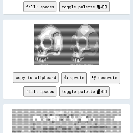
fill: spaces
toggle palette ▓→✊🏽
██████████████████████████████████████████████▓▓▓▓▓▓▓▓▓▓▓▓▓▓▓▓████████████████████████████████████████████████████████████████████████████████████████████████████████▒▒▒▒▒▒▒▒▒▒▒▒▒▒▒▒████████████████████████████████████
██████████████████████████████████████▓▓▓▓▓▓▓▓▓▓▓▓▓▓▒▒▒▒▒▒▒▒▓▓▓▓▓▓▓▓██████████████████████████████████████████████████████████████████████████████████████████▒▒▒▒▒▒▒▒▒▒▒▒▒▒▒▒▒▒▒▒▒▒▒▒▒▒▒▒▒▒██████████████████████████████
██████████████████████████████████▓▓▓▓▓▓▓▓▒▒▒▒▒▒▒▒▒▒▒▒▒▒▒▒▒▒▒▒▒▒▒▒▓▓▓▓▓▓██████████████████████████████████████████████████████████████████████████████████▓▓▒▒▒▒░░░░░░░░░░░░░░░░░░░░░░▒▒▒▒▒▒▒▒▒▒██████████████████████████
██████████████████████████████▓▓▓▓▓▓▒▒▒▒▒▒▒▒▒▒░░░░░░░░░░░░░░░░▒▒▒▒▒▒▒▒▒▒▓▓▓▓██████████████████████████████████████████████████████████████████████████▓▓▓▓▒▒▒▒▒▒░░░░░░░░░░░░░░░░░░░░░░▒▒▒▒▒▒▒▒▒▒▒▒▒▒██████████████████████
████████████████████████████▓▓▓▓▒▒▒▒▒▒▒▒░░░░░░░░░░░░░░░░░░░░░░░░░░░░░░▒▒▒▒▓▓▓▓▓▓████████████████████████████████████████████████████████████████████▓▓▓▓▒▒▒▒▒▒░░░░░░░░░░░░░░░░░░░░░░░░░░░░▒▒▒▒▒▒▒▒▒▒▒▒▒▒██████████████████
██████████████████████████▓▓▓▓▒▒▒▒▒▒▒▒░░░░░░░░░░░░░░░░░░░░░░░░░░░░░░░░░░▒▒▒▒▒▒▓▓▓▓████████████████████████████████████████████████████████████████▓▓▓▓▒▒▒▒▒▒░░░░░░░░░░░░░░  ░░░░░░░░░░░░░░▒▒▒▒▒▒▒▒▒▒▒▒▒▒▒▒████████████████
████████████████████████▓▓▓▓▒▒▒▒▒▒▒▒░░░░░░░░░░          ░░░░░░░░░░░░░░░░░░▒▒▒▒▒▒▓▓▓▓▓▓██████████████████████████████████████████████████████████▓▓▓▓▒▒▒▒▒▒▒▒░░░░░░░░░░░░░░░░        ░░░░░░▒▒▒▒▒▒▒▒▒▒▒▒▒▒▒▒▒▒▒▒████████████
██████████████████████▓▓▓▓▓▓▒▒▒▒▒▒░░░░░░░░              ░░░░░░░░░░░░░░░░░░░░░░▒▒▒▒▒▒▓▓▓▓██████████████████████████████████████████████████████▓▓▓▓▓▓▒▒▒▒▒▒▒▒░░░░░░░░░░░░░░░░        ░░░░▒▒▒▒▒▒▒▒▒▒▒▒▒▒▒▒▒▒▒▒▒▒▓▓██████████
██████████████████████▓▓▒▒▒▒▒▒▒▒░░░░░░░░              ░░░░░░░░░░░░░░░░▒▒▒▒▒▒▒▒▒▒▒▒▒▒▒▒▓▓▓▓████████████████████████████████████████████████████▓▓▓▓▓▓▒▒▒▒▒▒▒▒░░░░░░░░░░░░░░░░░░      ░░▒▒▒▒▒▒▒▒▒▒▒▒▒▒▒▒▒▒▒▒▒▒▓▓▓▓▓▓████████
████████████████████▓▓▓▓▒▒▒▒░░░░░░░░░░              ░░░░░░░░░░░░░░▒▒▒▒▒▒▒▒████████▒▒▒▒▒▒▓▓██████████████████████████████████████████████████▓▓▓▓▓▓▒▒▒▒▒▒▒▒▒▒▒▒░░░░░░░░░░░░░░░░░░░░▒▒▒▒▒▒▒▒▒▒▒▒▒▒▒▒████████▓▓▓▓▓▓▓▓████████
██████████████████▓▓▓▓▒▒░░░░░░░░                  ░░░░░░░░░░░░▒▒▒▒▒▒██████▒▒▒▒▒▒██▒▒▒▒▒▒▓▓▓▓██████████████████████████████████████████████▓▓▓▓▓▓▓▓▒▒▒▒▒▒▒▒▒▒▒▒▒▒░░░░░░░░░░░░░░░░▒▒▒▒▒▒▒▒▒▒▒▒██████▓▓▓▓▓▓▓▓▓▓▓▓▓▓▓▓▓▓██████
████████████████▓▓▓▓▒▒░░░░░░                      ░░░░░░▒▒▒▒▒▒▒▒████▒▒▒▒▒▒▒▒▒▒▒▒▒▒▒▒░░▒▒▒▒▓▓▓▓██████████████████████████████████████████▓▓▓▓▓▓▓▓▓▓▒▒▒▒▒▒▒▒▒▒▒▒▒▒▒▒▒▒░░░░░░▒▒▒▒▒▒▒▒▒▒▒▒▒▒▒▒██▓▓▓▓▓▓▓▓▓▓▓▓▓▓▓▓▓▓▓▓▓▓▓▓▓▓████
██████████▓▓▓▓▒▒▒▒░░░░░░░░          ░░░░░░░░░░░░░░░░░░░░▒▒▒▒▒▒▒▒██▒▒▒▒▒▒▒▒▒▒▒▒▒▒▒▒▒▒░░░░▒▒▒▒▓▓████████████████████████████████████▒▒▒▒▒▒▒▒▒▒▓▓▓▓▓▓▒▒▒▒▒▒▒▒▒▒▒▒▒▒▒▒▒▒▒▒▒▒▒▒▒▒▒▒▒▒▒▒▒▒▒▒▒▒██▓▓▓▓▓▓▓▓▓▓▓▓▓▓▓▓▓▓▓▓▓▓▓▓▓▓▓▓████
████████▓▓▓▓▒▒▒▒░░░░░░          ░░░░░░░░░░░░░░░░░░░░░░░░▒▒▒▒▒▒████▒▒▒▒▒▒░░░░░░░░░░░░░░░░░░▒▒▓▓▓▓████████████████████████████████▒▒▒▒▒▒▒▒▒▒░░▒▒▒▒▒▒▒▒▒▒▒▒▒▒▒▒▒▒▒▒▒▒░░░░░░▒▒▒▒▒▒▒▒▒▒▒▒▒▒▓▓██▓▓▓▓▓▓▓▓▓▓▓▓▓▓▓▓▓▓▓▓▓▓▓▓▓▓▓▓▓▓██
████████▓▓▓▓▓▓▒▒▒▒░░░░░░    ░░░░░░░░▒▒▒▒▒▒▒▒▒▒▒▒▒▒░░░░▒▒▒▒▒▒▒▒██▒▒▒▒▒▒░░░░░░░░░░░░░░░░░░░░▒▒▓▓▓▓██████████████████████████████▓▓▒▒▒▒▒▒▒▒░░░░  ░░░░▒▒▒▒▒▒▒▒▒▒░░░░░░░░░░░░    ░░▒▒▓▓▒▒▒▒██▓▓▓▓▓▓▓▓▓▓▓▓▓▓▓▓▓▓▓▓▓▓▓▓▓▓▓▓▓▓▓▓██
██████▓▓██████▒▒▒▒▒▒░░░░░░  ░░░░▒▒▒▒▒▒▒▒▒▒▒▒▒▒▒▒▒▒▒▒░░▒▒▒▒████▒▒▒▒▒▒▒▒░░░░░░░░░░░░░░░░░░░░▒▒▒▒▓▓▓▓████████████████████████████▓▓▓▓████▒▒▒▒▒▒░░░░▒▒▒▒▒▒▒▒▒▒▒▒▒▒▒▒▒▒▒▒▒▒░░░░░░  ░░▒▒▓▓██▓▓▓▓▓▓▓▓▓▓▓▓▓▓▓▓▓▓▓▓▓▓▓▓▓▓▓▓▓▓▓▓▓▓▓▓
██████▓▓████████▓▓▒▒▒▒▒▒░░  ▒▒▒▒▒▒████████████████▒▒▒▒░░▒▒▒▒████▒▒▒▒▒▒░░░░░░░░░░░░░░░░░░░░░░▒▒▒▒▓▓████████████████████████████▓▓██████████▓▓▓▓▓▓▓▓▓▓▓▓▓▓▓▓████████████████▒▒░░░░▒▒▒▒████▓▓▓▓▓▓▓▓▓▓▓▓▓▓▓▓▓▓▓▓▓▓▓▓▓▓▓▓▓▓▓▓▓▓
██████▓▓████████████▒▒▒▒░░░░▒▒▒▒████████████████████▒▒░░░░▒▒██████▒▒▒▒░░░░░░          ░░░░░░▒▒▒▒▓▓████████████████████████████▓▓████████████▓▓▓▓▓▓▓▓▓▓▓▓████████████████████▒▒░░▒▒▒▒▓▓████▓▓▓▓▓▓▓▓▓▓▓▓▓▓▓▓▓▓▓▓▓▓▓▓▓▓▓▓▓▓▓▓
██████▓▓████████████▓▓▒▒░░░░▒▒▒▒██████████████████████▓▓▒▒▒▒▒▒████▒▒▒▒░░░░░░            ░░░░░░▒▒▓▓████████████████████████████▓▓██████████████▓▓▓▓▓▓▓▓▓▓██████████████████████▓▓▒▒▒▒▒▒████▓▓▓▓▓▓▓▓▓▓▓▓▓▓▓▓▓▓▓▓▓▓▓▓▒▒▓▓▓▓▓▓
████████████████████▓▓▒▒░░░░▒▒██████████████████████████▒▒▒▒▒▒████▒▒▒▒░░░░░░            ░░░░░░▒▒▓▓████████████████████████████▓▓██████████████▒▒▒▒▓▓▓▓██████████████████████████▒▒▒▒▒▒████▓▓▓▓▓▓▓▓▓▓▓▓▓▓▓▓▓▓▓▓▓▓▓▓▒▒▓▓▓▓▓▓
████████████████████▓▓▒▒  ░░▒▒██████████████████████████▒▒▒▒▒▒▓▓██▒▒▒▒░░░░░░            ░░░░░░▒▒▓▓████████████████████████████████████████████▒▒▒▒▒▒▓▓██████████████████████████▒▒▒▒▒▒▓▓██▓▓▓▓▓▓▓▓▓▓▓▓▓▓▓▓▓▓▓▓▓▓▒▒▒▒▒▒▓▓▓▓
████████████████████▒▒▒▒  ░░▒▒██████████████████████████▒▒▒▒▓▓▓▓██▒▒▒▒▒▒░░░░░░          ░░░░░░▒▒▓▓██████████████████████████████████████████▓▓▒▒░░░░▒▒██████████████████████████▒▒▒▒▒▒▓▓██▓▓▓▓▓▓▓▓▓▓▓▓▓▓▓▓▓▓▓▓▓▓▒▒▒▒▒▒▓▓▓▓
████████████████████▒▒▒▒      ▒▒████████████████████████▒▒▒▒▓▓████▒▒▒▒▒▒░░░░░░        ░░░░░░▒▒▒▒▓▓██████████████████████████████████████████▒▒▒▒░░░░▒▒▒▒████████████████████████▒▒▒▒▒▒████▓▓▓▓▓▓▓▓▓▓▓▓▓▓▓▓▓▓▓▓▒▒▒▒▒▒▒▒▓▓▓▓
██████▒▒▒▒▒▒██████▒▒▒▒▒▒      ░░████████████████████████▒▒▓▓▓▓██████▒▒▒▒░░░░░░░░░░░░░░░░░░░░▒▒▒▒▓▓████████████████████████████▓▓▓▓▓▓██████▒▒▒▒▒▒░░  ▒▒▒▒██████████████████████▓▓▒▒▒▒████████▓▓▓▓▓▓▓▓▓▓▓▓▓▓▓▓▒▒▒▒▒▒▒▒▒▒▓▓▓▓
████▒▒▒▒░░░░▒▒▒▒▒▒████▒▒░░      ░░████████████████████▒▒▓▓▓▓████████▒▒▒▒░░░░░░░░░░░░░░░░░░░░▒▒▒▒▓▓██████████████████████████▓▓▓▓▓▓▓▓▓▓▓▓▓▓████▒▒░░  ░░▒▒▒▒██████████████████▓▓▒▒▒▒▓▓████████▓▓▓▓▓▓▓▓▓▓▓▓▒▒▒▒▒▒▒▒▒▒▒▒▒▒▓▓▓▓
████▒▒░░░░░░▒▒▒▒████████▒▒░░      ░░██████████████▒▒▒▒▒▒▓▓██████████▒▒▒▒░░░░░░░░░░░░░░░░░░░░▒▒▒▒▓▓██████████████████████████▓▓▓▓▓▓▓▓▓▓▓▓████████░░░░  ▒▒▒▒▒▒▓▓██████████▓▓▒▒▒▒▒▒▒▒██████████▓▓▓▓▓▓▓▓▓▓▓▓▒▒▒▒▒▒▒▒▒▒▒▒▓▓▓▓▓▓
██▓▓▓▓▒▒░░░░▒▒▒▒██████████▒▒░░      ░░░░░░▒▒▒▒▒▒▒▒▒▒▒▒▒▒▓▓▓▓████████▒▒▒▒▒▒░░░░░░▒▒▒▒▒▒░░░░▒▒▒▒▓▓▓▓████████████████████████▓▓▓▓▓▓▓▓▓▓▓▓▓▓████████▓▓░░░░░░▒▒▒▒▒▒▒▒▒▒▒▒▒▒▒▒▒▒▒▒▒▒░░▒▒▒▒▒▒██████▓▓▓▓▓▓▓▓▓▓▓▓▓▓▒▒▒▒▒▒▒▒▓▓▓▓▓▓▓▓
██▓▓██▓▓▓▓▒▒▒▒████████████▒▒▒▒░░░░░░        ░░░░░░▒▒▒▒▒▒▒▒▒▒▒▒▓▓▓▓▒▒▒▒▒▒▒▒░░░░▒▒▒▒▒▒▒▒░░░░▒▒▒▒▓▓██████████████████████████▓▓██████▓▓▓▓████████████▒▒░░░░▒▒▒▒▒▒▒▒▒▒░░░░░░    ▒▒▒▒▒▒▒▒▒▒▒▒▒▒▒▒▒▒▒▒▓▓▓▓▓▓▓▓▓▓▓▓▓▓▓▓▓▓▓▓▓▓▓▓██
██▓▓▓▓▓▓██▓▓▒▒████████████▓▓▒▒▒▒░░░░░░░░▒▒▒▒▒▒▒▒▒▒▒▒▒▒▓▓▓▓▓▓▓▓▓▓▓▓▓▓▒▒▒▒▒▒▒▒▒▒▒▒▒▒▒▒▒▒░░░░▒▒▓▓▓▓██████████████████████████▓▓▓▓▓▓██▓▓▓▓██████▓▓██████▒▒▒▒▒▒▒▒░░░░░░░░░░░░░░▒▒▒▒▒▒▒▒▒▒▒▒▒▒▓▓▓▓▓▓▓▓▓▓▓▓▓▓▓▓▓▓▓▓▓▓▓▓▓▓▓▓▓▓▓▓██
██████████▓▓▒▒██████▒▒████████▒▒▒▒▒▒▒▒▒▒▒▒▒▒▒▒████████████▓▓▓▓▓▓▓▓██▒▒▒▒▒▒▒▒▒▒▒▒████▒▒░░▒▒▓▓▓▓████████████████████████████████████▓▓▓▓██████▓▓██████▓▓▒▒▒▒▒▒░░░░░░▒▒▒▒▓▓██████████████████████▓▓▓▓▓▓▓▓▓▓▓▓████▓▓▓▓▓▓▓▓████
██████████▓▓░░▒▒████▒▒▒▒██████▒▒░░░░▒▒▒▒▒▒▒▒██████████████████████████████████████▒▒▒▒▒▒▓▓▓▓██████████████████████████████████████▓▓▓▓▒▒████▒▒▓▓████▓▓▒▒▒▒▒▒▒▒▒▒▒▒▒▒████████████████████████████████████████▓▓▓▓▓▓▓▓██████
██████████▓▓░░▒▒▒▒▒▒██▒▒▒▒▒▒▒▒░░░░░░▒▒▒▒▒▒████████▓▓▓▓▓▓▓▓▒▒▒▒▒▒▒▒▒▒▒▒▒▒▒▒██████░░░░░░▒▒▓▓████████████████████████████████████████▓▓▓▓▒▒▒▒▒▒██▒▒▒▒▓▓▓▓▒▒▒▒▒▒▒▒▒▒▒▒██████████▓▓▓▓▓▓▓▓▓▓▓▓▓▓▓▓▓▓▓▓▓▓██████▓▓▓▓▓▓▓▓▓▓████████
██████████▓▓░░▒▒▒▒▓▓██▒▒▒▒▒▒▒▒░░░░░░▒▒▒▒████▓▓▒▒▒▒▒▒▒▒▒▒▒▒▒▒▒▒▒▒▒▒░░░░░░░░▒▒▒▒▒▒░░░░░░▒▒██████████████████████████████████████████▓▓▒▒▒▒▒▒████░░░░░░▒▒▒▒▒▒▒▒▒▒▒▒████▓▓▓▓▓▓▓▓▓▓▓▓▓▓▓▓▓▓▓▓▓▓▓▓▓▓▓▓▓▓▓▓▓▓▓▓▓▓▓▓▓▓▓▓██████████
████████▓▓▓▓▒▒░░▒▒▒▒▒▒▒▒▒▒▒▒░░░░░░▒▒▒▒████▒▒░░▒▒▓▓████████████▒▒░░░░░░░░░░░░░░░░░░░░▒▒██████████████████████████████████████████▓▓▓▓▒▒▒▒░░▒▒▒▒░░░░  ▒▒▒▒▒▒▒▒▒▒▓▓██▓▓▓▓▓▓▓▓████████████▓▓▓▓▓▓▓▓▓▓▓▓▓▓▓▓▓▓▓▓▓▓▓▓████████████
████████▓▓▒▒▒▒░░░░░░░░          ░░░░░░░░░░░░▒▒▓▓██████████████████▒▒▒▒▒▒▒▒▒▒▒▒▒▒▒▒██████████████████████████████████████████████▓▓▒▒▒▒░░░░▒▒░░░░░░  ░░▒▒▒▒▒▒▓▓▓▓▓▓▓▓▓▓▓▓██████████████████▓▓▓▓▓▓▓▓▓▓▓▓▓▓▓▓████████████████
██████▓▓▓▓▒▒▒▒░░░░░░░░          ░░░░░░▒▒▒▒▒▒▓▓▓▓██████████████████████████████████████████████████████████████████████████████▓▓▓▓▒▒▒▒▒▒▒▒▒▒░░░░░░░░░░░░▒▒▒▒▓▓▓▓▓▓▓▓▓▓▓▓██████████████████████████████████████████████████
██████▓▓████▓▓▒▒▒▒▒▒▒▒▒▒▒▒▒▒▒▒▒▒▒▒▒▒▒▒▒▒▓▓▓▓████████████████████████████████████████████████████████████████████████████████████████▒▒▒▒▒▒▒▒▒▒░░░░░░░░░░▒▒▒▒▓▓▓▓▓▓▓▓██████████████████████████████████████████████████████
████▓▓▓▓▒▒▒▒██▓▓████▓▓▓▓▓▓▓▓▓▓▓▓▓▓██████████▒▒▒▒████████████████████████████████████████████████████████████████████████████▓▓██▓▓▒▒████▓▓████▓▓▒▒▒▒▒▒▒▒▒▒▓▓████████▒▒▓▓██████████████████████████████████████████████████
████▒▒██░░░░▓▓████▒▒▒▒▓▓████████████▒▒▒▒██▒▒▒▒▒▒████████████████████████████████████████████████████████████████████████████▓▓██▓▓▒▒▓▓████▒▒░░▓▓██████▓▓▓▓▓▓▒▒▒▒██▒▒▒▒▓▓██████████████████████████████████████████████████
████▒▒██░░░░▒▒██▒▒░░▒▒████▒▒▒▒████▒▒▒▒▒▒████████████████████████████████████████████████████████████████████████████████████▓▓██▓▓▒▒▒▒██▒▒░░░░██▓▓░░░░████▒▒▒▒▒▒██████████████████████████████████████████████████████████
████████▒▒▒▒▒▒▓▓▒▒░░▒▒██▒▒░░░░▒▒██▒▒▒▒▒▒████████████████████████████████████████████████████████████████████████████████████████▓▓▒▒▒▒██▒▒░░░░██▒▒░░░░▒▒██▒▒▒▒▓▓██████████████████████████████████████████████████████████
██████████████▓▓▓▓▒▒▒▒██▒▒░░░░▒▒▒▒██████████████████████████████████████████████████████████████████████████████████████████████████████▓▓▒▒▒▒██▒▒░░░░▒▒▒▒████████████████████████████████████████████████████████████████
██████████████████▓▓██████▓▓▓▓▓▓██████████████████████████████████████████████████████████████████████████████████████████████████████████▓▓▓▓████▓▓▓▓▓▓██████████████████████████████████████████████████████████████████
██████████████████████████████████████████████████████████████████████████████████████████████████████████████████████████████████████████████████████████████████████████████████████████████████████████████████████████
██████████████████████████████████████████████████████████████████████████████████████████████████████████████████████████████████████████████████████████████████████████████████████████████████████████████████████████
██████████████████▓▓▓▓▒▒▒▒▓▓▒▒▓▓▓▓▓▓▓▓▒▒▓▓▒▒▒▒▓▓██████████████████████████████████████████████████████████████████████████▓▓▒▒▓▓▒▒▓▓▓▓▓▓▒▒██▒▒▒▒▒
copy to clipboard
👍 upvote
👎 downvote
fill: spaces
toggle palette ▓→✊🏽
▒▒▒▒▒▒▒▒▒▒▒▒▒▒▒▒▒▒▒▒▒▒▒▒▒▒▒▒▒▒▒▒▒▒▒▒▒▒▒▒▒▒▒▒▒▒▒▒▒▒▒▒▒▒▒▒▒▒▒▒▒▒▒▒▒▒▒▒▒▒▒▒▒▒▒▒▒▒▒▒▒▒▒▒▒▒▒▒▒▒▒▒

▒▒▒▒▒▒▒▒▒▒▒▒▒▒▒▒▒▒▒▒▒▒▒▒▒▒▒▒▒▒▒▒▒▒▒▒░░░░░░░░▒▒▒▒░░▒▒▒▒▒▒▒▒░░▒▒▒▒▒▒▒▒▒▒▒▒▒▒▒▒▒▒▒▒▒▒▒▒▒▒▒▒▒▒▒▒

▒▒▒▒▒▒▒▒▒▒▒▒▒▒▒▒▒▒▒▒▒▒▒▒▒▒▒▒▓▓▒▒▓▓▒▒▒▒▒▒▓▓▒▒▓▓▒▒▒▒▓▓▒▒▒▒▒▒▒▒▒▒▒▒▒▒▒▒▒▒▒▒▒▒▒▒▒▒▒▒▒▒▒▒▒▒▒▒▒▒▒▒

▒▒▒▒▒▒▒▒▒▒▒▒▒▒▒▒▒▒        ▒▒░░▒▒░░      ░░░░▒▒▒▒▒▒▓▓  ▒▒  ▒▒░░░░    ▓▓▒▒░░▒▒▒▒▒▒▒▒▒▒▒▒▒▒▒▒▒▒

▒▒▒▒▒▒▒▒▒▒▒▒▒▒▒▒▒▒  ▒▒    ▒▒░░▒▒▓▓  ░░░░  ▒▒▓▓░░▒▒▒▒  ░░  ▒▒▓▓        ▒▒▓▓  ▒▒▒▒▒▒▒▒▒▒▒▒▒▒▒▒

▒▒▒▒▒▒▒▒▒▒▒▒▒▒▒▒▒▒▒▒▒▒▒▒▒▒▒▒▒▒▒▒▒▒▓▓▒▒▒▒▒▒▒▒▒▒▒▒▒▒▒▒▒▒▒▒▓▓▒▒▒▒▓▓▒▒▒▒▒▒▒▒▒▒▒▒▒▒▒▒▒▒▒▒▒▒▒▒▒▒▒▒

▒▒▒▒▒▒▒▒▒▒▒▒▒▒▒▒▒▒▓▓▒▒▒▒▒▒▒▒▒▒▒▒▒▒▒▒▒▒▒▒▒▒▒▒▒▒▒▒▒▒▒▒▓▓▒▒▒▒▒▒▒▒▒▒▒▒▒▒▒▒▓▓▒▒▒▒▒▒▒▒▒▒▒▒▒▒▒▒▒▒▒▒

▒▒▒▒▒▒▒▒▒▒▒▒▒▒▒▒▒▒▒▒▒▒▒▒▒▒▒▒▒▒▒▒▒▒▒▒▒▒▒▒▓▓▒▒▒▒▒▒▒▒▒▒▒▒▒▒▒▒▓▓▓▓▒▒▒▒▓▓▓▓▓▓▓▓▓▓▓▓▓▓▒▒▒▒▒▒▓▓▒▒▒▒

▒▒▒▒▒▒▒▒▒▒▒▒▒▒▒▒▒▒▓▓▒▒▒▒▒▒▓▓▓▓▓▓▓▓▓▓▓▓▒▒▒▒▓▓▓▓▓▓▓▓▒▒▒▒▓▓▓▓▒▒▒▒▒▒▒▒▒▒▒▒▒▒▒▒▒▒▒▒▒▒▒▒▒▒▒▒▒▒▒▒▒▒

▓▓▓▓▓▓▓▓▒▒▒▒▒▒▒▒▓▓▓▓▓▓▒▒▓▓▓▓▓▓▓▓▓▓▓▓▓▓▓▓▓▓▓▓▓▓▓▓▓▓▓▓▓▓▓▓▓▓▓▓▓▓▒▒▒▒▓▓▓▓▓▓▓▓▓▓▓▓▒▒▒▒▒▒▒▒▒▒▒▒▒▒
