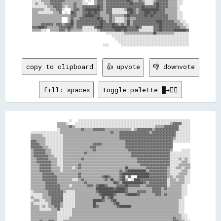
░░░░░░▒▒▒▒▒▒▓▓▓▓▓▓▓▓▓▓▒▒▒▒▒▒▒▒▒▒▒▒░░  ░░  ▒▒▓▓▓▓▒▒▓▓▓▓▓▓▓▓▓▓▓▓▓▓██▓▓▒▒▒▒▓▓▒▒░░░░░░▒▒▓▓▓▓▓▓▓▓▒▒▒▒▒▒░░░░    

░░▒▒░░░░▒▒▒▒▓▓▓▓▓▓▓▓▒▒▒▒▒▒▒▒▓▓▒▒▒▒░░░░    ▒▒▓▓▓▓▒▒▓▓▓▓▓▓▓▓▓▓▓▓▓▓▓▓██▓▓▓▓▓▓▓▓░░░░░░▓▓██▓▓▓▓▓▓▒▒▒▒▒▒░░░░    

░░░░░░░░░░▒▒▒▒▓▓▓▓▓▓▒▒░░▒▒▒▒▓▓▒▒▒▒▓▓▓▓▓▓▓▓▓▓██▓▓▒▒▓▓▓▓▓▓▓▓▓▓▓▓▓▓▓▓▓▓▓▓▓▓▓▓██▓▓▓▓▓▓▓▓██▓▓▓▓▓▓▒▒▒▒▒▒░░      

▒▒▒▒▒▒▒▒░░░░▒▒▒▒▓▓▓▓░░    ▒▒▓▓▓▓▒▒▓▓██████████▓▓▒▒▓▓▓▓░░░░░░░░▒▒████▓▓▒▒▓▓████████████▓▓▓▓▒▒▒▒▒▒▒▒░░      

▒▒▒▒░░░░░░░░░░▒▒▒▒▓▓  ░░  ██▓▓▒▒▒▒▓▓▓▓██▓▓██▓▓▒▒▒▒▓▓▓▓░░░░░░░░░░▓▓██▓▓▒▒▓▓▓▓████▓▓██▓▓▓▓▓▓▒▒▒▒▒▒▒▒░░░░    

▒▒▒▒▒▒▒▒▒▒▒▒▒▒▒▒▒▒▒▒▒▒▒▒▒▒▓▓▓▓▒▒▒▒▓▓██████▓▓▓▓▒▒▒▒▒▒▓▓▒▒▒▒▒▒▒▒▓▓██▓▓▓▓▓▓▓▓▓▓██▓▓██▓▓▓▓▓▓▓▓▓▓▒▒▒▒▒▒░░░░    

▒▒▒▒▒▒▒▒▒▒▒▒▒▒▒▒▒▒▒▒    ▒▒▓▓▒▒▒▒▓▓▓▓▓▓▓▓▓▓▓▓██▓▓▒▒▒▒▓▓▒▒░░░░░░▒▒▓▓▒▒▒▒▓▓▓▓▓▓▓▓▓▓▓▓▓▓▓▓▓▓▓▓▓▓▒▒▒▒▒▒░░░░    

▒▒▒▒▒▒▒▒▒▒▒▒▒▒▒▒▒▒▒▒    ▒▒██▒▒▓▓▓▓▓▓▓▓▓▓▓▓▓▓▓▓██▓▓▒▒▓▓▒▒░░░░░░▒▒██▒▒▓▓▓▓▓▓▓▓▓▓▓▓▓▓▓▓████▓▓▓▓▓▓▓▓▒▒▒▒░░░░  

▒▒▒▒▒▒▓▓▓▓▓▓▓▓▒▒▓▓▓▓▒▒▓▓▓▓██▒▒▓▓▓▓▓▓▓▓▓▓▓▓▓▓▓▓██▓▓▓▓▓▓██▓▓▒▒▓▓▒▒██▒▒▓▓▓▓▓▓▓▓▓▓▓▓▓▓▓▓▓▓██▓▓▓▓▓▓▓▓▓▓▒▒▒▒░░░░

▓▓▓▓████▓▓▒▒▒▒▒▒▒▒▓▓▓▓▓▓██▓▓▒▒▓▓▓▓░░░░░░░░▓▓████▓▓▓▓▓▓██████████▓▓▓▓▓▓██▓▓░░░░░░░░▓▓▓▓██▓▓▓▓▓▓▓▓▓▓▓▓▒▒▒▒░░

▒▒▒▒▒▒░░░░  ▒▒▒▒▒▒▓▓▓▓▒▒▓▓▒▒▒▒▒▒▒▒░░░░░░░░░░▒▒▓▓▓▓▓▓▓▓▓▓████▓▓██▓▓▓▓▓▓▓▓░░░░░░░░░░▓▓▓▓██▓▓▓▓▓▓▓▓████████▓▓

                                                  ░░░░░░░░░░░░▒▒▒▒▒▒▒▒▒▒▒▒▒▒▒▒▒▒▒▒██▒▒▒▒▒▒▒▒▒▒▒▒░░░░░░░░░░

                                                      ░░░░░░░░░░░░░░░░░░░░░░░░░░░░░░░░░░░░░░░░░░░░░░░░░░░░

                                                        ░░░░░░░░░░░░░░░░░░░░░░░░░░░░░░░░░░░░░░░░░░░░░░░░░░

                                                          ░░░░░░░░░░░░░░░░░░░░░░░░░░░░░░░░░░░░░░░░░░░░░░░░

copy to clipboard
👍 upvote
👎 downvote
fill: spaces
toggle palette ▓→✊🏽
                          ░░    ░░░░░░░░░░░░░░░░░░░░░░░░░░░░░░░░░░░░░░░░░░░░░░░░░░░░░░░░░░░░░░░░░░░░░░░░░░░░

                  ▒▒▒▒▒▒░░    ░░░░░░░░░░░░░░░░░░░░░░░░░░░░░░░░░░░░░░░░░░░░░░░░░░░░░░░░░░░░░░░░▒▒▓▓▓▓▓▓░░░░░░

                  ▒▒▒▒▒▒▒▒▓▓▒▒░░░░░░░░░░░░░░░░░░░░░░░░░░░░░░░░░░░░░░░░░░░░░░░░░░░░░░▒▒▒▒▒▒▓▓▓▓▓▓▓▓▓▓░░░░░░░░

                  ░░▒▒▒▒▒▒▒▒▒▒▒▒▒▒▓▓▒▒▒▒▒▒▓▓▓▓▓▓▓▓▒▒▒▒▒▒▒▒▒▒▒▒▒▒▒▒▒▒░░▒▒▓▓▓▓▓▓▓▓▓▓▒▒▓▓▓▓▓▓▓▓▓▓▓▓▓▓▓▓░░░░░░░░

░░░░░░░░░░░░░░░░░░░░▒▒▒▒▒▒▒▒▒▒▒▒▒▒▒▒▒▒▒▒▒▒▒▒▒▒▒▒▒▒▒▒▒▒▓▓▒▒▒▒▓▓▓▓▓▓▓▓▓▓▓▓▓▓▓▓▓▓▓▓▒▒▓▓▓▓▓▓▓▓▓▓▓▓▓▓▓▓░░░░░░░░░░

▒▒▒▒▒▒▒▒░░░░░░░░░░░░░░▒▒▒▒▒▒▒▒▒▒▒▒▒▒▒▒▒▒▒▒▒▒▒▒▒▒▒▒▒▒▒▒▒▒▒▒▒▒▓▓▓▓▓▓▓▓▓▓▓▓▓▓▓▓▓▓▓▓▓▓▓▓▓▓▓▓▓▓▓▓▓▓▓▓▓▓░░░░░░░░░░

▒▒▒▒▒▒▒▒▒▒░░░░░░░░░░░░▒▒▒▒▒▒▒▒▒▒▒▒▒▒▒▒▒▒▒▒▒▒▒▒▒▒▒▒▒▒▒▒▒▒▒▒▒▒▓▓▓▓▓▓▓▓▓▓▓▓▓▓▓▓▓▓▓▓▓▓▓▓▓▓▓▓▓▓▓▓▓▓▓▓▒▒░░░░░░░░░░

▓▓▓▓▒▒▒▒▒▒░░░░░░░░░░░░▒▒▒▒▒▒▒▒▒▒▒▒▒▒▒▒▒▒▒▒▒▒▒▒▒▒▒▒▒▒▒▒▒▒▒▒▒▒▒▒▒▒▓▓▓▓▓▓▓▓▓▓▓▓▓▓▓▓▓▓▓▓▓▓▓▓▓▓▓▓▓▓▓▓░░░░░░░░░░░░

▓▓▓▓▓▓▒▒▒▒░░░░░░░░░░░░▒▒▒▒▒▒▒▒▒▒▒▒▒▒▒▒▒▒▒▒▓▓▓▓▓▓▒▒▒▒▒▒▒▒▒▒▒▒▒▒▒▒▓▓▓▓▓▓▓▓▓▓▓▓▓▓▓▓▓▓▓▓▓▓▓▓▓▓▓▓▓▓▓▓            

▓▓▓▓▓▓▓▓▒▒▒▒░░░░░░░░░░▒▒▒▒▒▒▒▒▒▒▒▒▒▒▒▒▒▒▓▓▓▓▒▒▒▒▒▒▒▒▒▒▒▒▒▒▒▒▒▒▒▒▓▓▓▓▓▓▓▓▓▓▓▓▓▓▓▓▓▓▓▓▓▓▓▓▓▓▓▓▓▓▓▓            

▒▒▓▓▓▓▓▓▓▓▒▒▒▒░░░░░░░░▒▒▒▒▒▒▒▒▒▒▒▒▒▒▒▒▒▒▒▒▓▓▒▒▒▒▒▒▒▒▒▒▒▒▒▒▒▒▒▒▒▒▒▒▓▓▓▓▓▓▓▓▓▓▓▓▓▓▓▓▓▓▓▓▓▓▓▓▓▓▓▓▒▒      ░░░░░░

▒▒▓▓▓▓▓▓▓▓▒▒▒▒░░░░░░░░▒▒▒▒▒▒▒▒▒▒▒▒▒▒▓▓▒▒▒▒▒▒▒▒▒▒▒▒▒▒▒▒▒▒▒▒▒▒▒▒▒▒▒▒▒▒▓▓▓▓▓▓▓▓▓▓▓▓▓▓▓▓▓▓▓▓▓▓▓▓▓▓░░░░░░░░░░░░░░

▒▒▓▓▓▓▓▓▓▓▓▓▒▒▒▒░░░░░░▒▒▒▒▒▒▒▒▒▒▒▒▒▒▒▒▒▒▒▒▒▒▒▒▒▒▒▒▒▒▒▒▒▒▒▒▒▒▒▒▒▒▒▒▒▒▓▓▓▓▓▓▓▓▓▓▓▓▓▓▓▓▓▓▓▓▓▓▓▓▓▓░░░░░░░░░░░░░░

▒▒▒▒▓▓▓▓▓▓▓▓▒▒▒▒▒▒░░░░▒▒▒▒▒▒▒▒▒▒▒▒▓▓▒▒▒▒▒▒▒▒▒▒▒▒▒▒▒▒▒▒▒▒▒▒▒▒▒▒▒▒▒▒▒▒▒▒▒▒▓▓▓▓▓▓▓▓▓▓▓▓▓▓▓▓▓▓▓▓▓▓░░░░░░▒▒░░▒▒░░

▒▒▒▒▓▓▓▓▓▓▓▓▓▓▒▒▒▒░░░░▒▒▒▒▒▒▒▒▒▒▒▒▒▒▒▒▒▒▒▒▒▒▒▒▒▒▒▒▒▒▒▒▒▒▒▒▒▒▒▒▒▒▒▒▒▒▒▒▒▒▓▓▓▓▓▓▓▓▓▓▓▓▓▓▓▓▓▓▓▓▓▓░░░░░░░░▒▒▒▒░░

▒▒▒▒▒▒▓▓▓▓▓▓▓▓▒▒▒▒░░░░▒▒▒▒▒▒▒▒▒▒▓▓▒▒▒▒▒▒▒▒▒▒▒▒▒▒▒▒▒▒▒▒▒▒▒▒▒▒▒▒▒▒▒▒▒▒▒▒▒▒▒▒▓▓▓▓▓▓▓▓▓▓▓▓▓▓▓▓▓▓▓▓░░░░░░▒▒▒▒▒▒▒▒

▒▒▒▒▒▒▓▓▓▓▓▓▓▓▒▒▒▒▒▒░░▒▒▒▒▒▒░░▒▒▓▓▒▒▒▒▒▒▒▒▒▒▒▒▒▒▒▒▒▒▒▒▒▒▒▒▒▒▒▒▒▒██▒▒▒▒▒▒▒▒▒▒▒▒▓▓▓▓▓▓▓▓▓▓▓▓▓▓▒▒░░░░▒▒▒▒░░▒▒▒▒

▒▒▒▒▒▒▓▓▓▓▓▓▓▓▒▒▒▒▒▒░░▒▒▒▒▒▒▒▒▒▒▒▒▒▒▒▒▒▒▒▒▒▒▒▒▒▒▒▒▒▒▒▒▒▒▒▒▒▒▓▓▒▒▓▓████████████▒▒▓▓▓▓▓▓▓▓▓▓▓▓▒▒░░░░░░░░▒▒▒▒░░

▒▒▒▒▒▒▒▒▓▓▓▓▓▓▓▓▒▒▒▒▒▒▒▒▒▒▒▒▒▒▒▒▓▓▒▒▒▒▒▒▒▒▒▒▒▒▒▒▒▒▒▒▒▒▒▒▒▒▒▒▓▓██████████████████▓▓▓▓▓▓▓▓▓▓▓▓▒▒░░░░░░▒▒▒▒▒▒░░

▒▒▒▒▒▒▒▒▓▓▓▓▓▓▓▓▓▓▒▒▒▒▒▒▒▒▒▒▒▒▒▒▓▓▒▒▒▒▒▒▒▒▒▒▒▒▒▒▓▓██▓▓▒▒▒▒▒▒▓▓██░░▓▓    ████████▓▓▓▓▓▓▓▓▓▓▓▓▒▒▒▒░░▒▒▒▒▒▒░░░░

▒▒▒▒▒▒▒▒▓▓▓▓▓▓▓▓▓▓▒▒▒▒▒▒▒▒▒▒░░░░▒▒▓▓▒▒▒▒▒▒▒▒▒▒▒▒▒▒▓▓▒▒██▒▒▒▒▓▓██▒▒  ░░████▓▓▓▓▓▓▓▓▓▓▓▓▓▓▓▓▓▓░░▒▒▒▒░░▒▒▒▒░░░░

▒▒▒▒▒▒▒▒▒▒▓▓▓▓▓▓▓▓▒▒▒▒▒▒▒▒▒▒▒▒▒▒▒▒▒▒▓▓▒▒▒▒▒▒▒▒▒▒▒▒▒▒▒▒▒▒██▓▓▒▒██████████████▓▓▒▒▓▓▓▓▓▓▓▓▓▓▓▓░░▒▒▒▒▒▒▒▒▒▒░░░░

▒▒▒▒▒▒▒▒▒▒▓▓▓▓▓▓▓▓▓▓▒▒▒▒▒▒░░▒▒▒▒▒▒▒▒▒▒▓▓▓▓▒▒▓▓████▓▓▒▒▒▒▒▒▓▓▓▓▓▓██▓▓▓▓▓▓▓▓▒▒▒▒▓▓▓▓▓▓▓▓▓▓▓▓▓▓░░▒▒▒▒▒▒▒▒░░░░  

▒▒▒▒▒▒▒▒▒▒▓▓▓▓▓▓▓▓▓▓▒▒▒▒▒▒▒▒▒▒▒▒▒▒▒▒▒▒▒▒▒▒▒▒████████████▓▓██████▓▓▒▒▒▒▒▒▒▒▒▒▒▒▒▒▒▒▓▓▓▓▓▓▒▒▓▓▒▒▒▒▒▒▒▒▒▒░░░░  

░░▒▒▒▒▒▒▒▒▒▒▓▓▓▓▓▓▓▓▓▓▒▒░░░░░░▒▒▒▒▒▒▒▒▒▒▒▒▒▒▓▓██████████████████▓▓▒▒▒▒▒▒▓▓▓▓▓▓▒▒▒▒▓▓▓▓▓▓▒▒▒▒▒▒▒▒▒▒▒▒▒▒░░░░  

░░░░░░░░▒▒▒▒▓▓▓▓▓▓▓▓▓▓░░░░░░░░▒▒▒▒▒▒▒▒▒▒▒▒▒▒▒▒▓▓████████▓▓▒▒▒▒▒▒▓▓██████▓▓▒▒▒▒▒▒▒▒▒▒▓▓▓▓▒▒▓▓▒▒▒▒▒▒▒▒▒▒░░░░  

▒▒░░░░░░▒▒▒▒▒▒▓▓▓▓▓▓▓▓░░░░░░░░▒▒▒▒▒▒▒▒▒▒▒▒▒▒▒▒▒▒██▒▒▓▓██▒▒▒▒▒▒▒▒▒▒▒▒▒▒▒▒▒▒▒▒▒▒▒▒▒▒▒▒▒▒▒▒▒▒▒▒▒▒▒▒▒▒▒▒▒▒░░    

░░▒▒▒▒░░░░▒▒▒▒▓▓▓▓▓▓▓▓░░░░░░░░▒▒▒▒▒▒▒▒▒▒▒▒██████▓▓▒▒▒▒▓▓██▒▒▒▒▒▒▒▒▒▒▒▒▒▒▒▒▒▒▒▒▒▒▒▒▒▒▒▒▒▒▒▒▒▒▒▒▒▒▒▒▒▒░░░░    

▒▒░░░░░░░░░░▒▒▓▓▓▓▓▓▒▒░░░░░░░░▒▒▒▒▒▒▒▒▒▒▒▒██▒▒▒▒▒▒▒▒▒▒▒▒▓▓██▒▒▒▒▒▒▒▒▒▒▒▒▒▒▒▒▒▒▒▒▒▒▒▒▒▒▒▒▒▒▒▒▒▒▒▒▒▒▒▒░░░░    

▒▒▒▒▒▒░░▒▒░░▒▒▒▒▓▓▓▓▒▒░░░░░░░░▒▒▒▒▒▒▒▒▒▒▒▒██▓▓▒▒▒▒▒▒▒▒▒▒▒▒▓▓████████▒▒▒▒▒▒▒▒▒▒▒▒▒▒▒▒▒▒▒▒▒▒▒▒▒▒▒▒▒▒▒▒░░░░    

▒▒▒▒▒▒░░░░░░░░▒▒▒▒▓▓░░░░░░░░▒▒▒▒▒▒▒▒▒▒▒▒▒▒▒▒▒▒▒▒▒▒▒▒▒▒▒▒▒▒▒▒▒▒▒▒▒▒▒▒▒▒▒▒▒▒▒▒▒▒▒▒▒▒▒▒▒▒▒▒▒▒▒▒▒▒▒▒▒▒▒▒░░░░    

▒▒▒▒▒▒▒▒▒▒▒▒▒▒▒▒▒▒░░░░░░░░░░▒▒▒▒▒▒▒▒▒▒▒▒▒▒▒▒▒▒▒▒▒▒▒▒▒▒▒▒▒▒▒▒▒▒▒▒▒▒▒▒▒▒▒▒▒▒▒▒▒▒▒▒▒▒▒▒▒▒▒▒▒▒▒▒▒▒▒▒▒▒▒▒░░░░    

▒▒▒▒▒▒▒▒▒▒▒▒▒▒▒▒▒▒░░░░░░░░░░▒▒▒▒▒▒▒▒▒▒▒▒▒▒▒▒▒▒▒▒▒▒▒▒▒▒▒▒▒▒▒▒▒▒▒▒▒▒▒▒▒▒▒▒▒▒▒▒▒▒▒▒▒▒▒▒▒▒▒▒▒▒▒▒▒▒▒▒▒▒▒▒▒▒░░░░  

▒▒▒▒▒▒▒▒▒▒▒▒▒▒▒▒▒▒░░░░░░░░▒▒▒▒▒▒▒▒▒▒▒▒▒▒▒▒▒▒▒▒▒▒▒▒▒▒▒▒▒▒▒▒▒▒▒▒▒▒▒▒▒▒▒▒▒▒▒▒▒▒▒▒▒▒▒▒▒▒▒▒▒▒▒▒▒▒▒▒▒▒▓▓▒▒▒▒░░░░  
