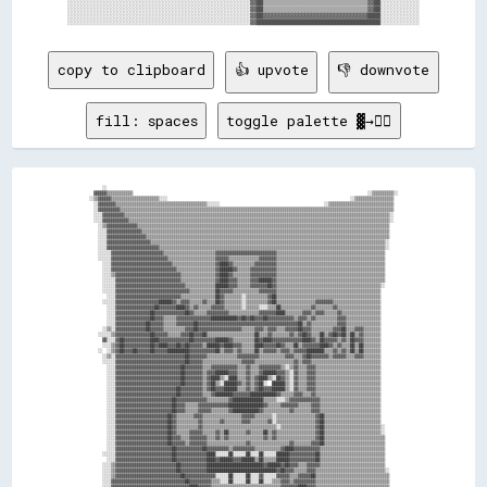
░░░░░░░░░░░░░░░░░░░░░░░░░░░░░░░░░░░░░░░░░░░░░░░░░░░░░░░░▓▓██▒▒▒▒▒▒▒▒▒▒▒▒▒▒▒▒▒▒▒▒▒▒▒▒▒▒▒▒▒▒▒▒▓▓██░░░░░░░░░░░░

░░░░░░░░░░░░░░░░░░░░░░░░░░░░░░░░░░░░░░░░░░░░░░░░░░░░░░░░▓▓██▒▒▒▒▒▒▒▒▒▒▒▒▒▒▒▒▒▒▒▒▒▒▒▒▒▒▒▒▒▒▒▒▓▓██░░░░░░░░░░░░

░░░░░░░░░░░░░░░░░░░░░░░░░░░░░░░░░░░░░░░░░░░░░░░░░░░░░░░░▓▓██▓▓▓▓▓▓▓▓▓▓▓▓▓▓▓▓▓▓▓▓▓▓▓▓▓▓▓▓▓▓▓▓████░░░░░░░░░░░░

copy to clipboard
👍 upvote
👎 downvote
fill: spaces
toggle palette ▓→✊🏽
        ░░                                                                                                                                        
    ▓▓▓▓▓▓▒▒▒▒▒▒▒▒▒▒▒▒                                                                                                            ░░▒▒▒▒▒▒▒▒▒▒░░  
  ░░▒▒▓▓▓▓▓▓▒▒▒▒▒▒▒▒▒▒▒▒▒▒▒▒▒▒▒▒▒▒░░░░                                                                                    ░░▒▒▒▒▒▒▒▒▒▒▒▒▒▒▒▒▒▒    
    ░░▓▓▓▓▓▓▓▓▒▒▒▒▒▒▒▒▒▒▒▒▒▒▒▒▒▒▒▒▒▒▒▒▒▒▒▒▒▒▒▒▒▒▒▒▒▒▒▒▒▒░░░░░░                                                ░░▒▒▒▒▒▒▒▒▒▒▒▒▒▒▒▒▒▒▒▒▒▒▒▒▒▒▒▒▒▒    
    ░░▓▓▓▓▓▓▓▓▓▓▒▒▒▒▒▒▒▒▒▒▒▒▒▒▒▒▒▒▒▒▒▒▒▒▒▒▒▒▒▒▒▒▒▒▒▒▒▒▒▒▒▒▒▒▒▒▒▒▒▒▒▒▒▒▒▒▒▒▒▒▒▒▒▒▒▒▒▒▒▒▒▒▒▒▒▒▒▒▒▒▒▒▒▒▒▒▒▒▒▒▒▒▒▒▒▒▒▒▒▒▒▒▒▒▒▒▒▒▒▒▒▒▒▒▒▒▒▒▒▒▒▒▒▒▒▒    
    ░░░░▓▓▓▓▓▓▓▓▓▓▒▒▒▒▒▒▒▒▒▒▒▒▒▒▒▒▒▒▒▒▒▒▒▒▒▒▒▒▒▒▒▒▒▒▒▒▒▒▒▒▒▒▒▒▒▒▒▒▒▒▒▒▒▒▒▒▒▒▒▒▒▒▒▒▒▒▒▒▒▒▒▒▒▒▒▒▒▒▒▒▒▒▒▒▒▒▒▒▒▒▒▒▒▒▒▒▒▒▒▒▒▒▒▒▒▒▒▒▒▒▒▒▒▒▒▒▒▒▒▒▒▒░░    
    ░░░░▓▓▓▓▓▓▓▓▓▓▓▓▒▒▒▒▒▒▒▒▒▒▒▒▒▒▒▒▒▒▒▒▒▒▒▒▒▒▒▒▒▒▒▒▒▒▒▒▒▒▒▒▒▒▒▒▒▒▒▒▒▒▒▒▒▒▒▒▒▒▒▒▒▒▒▒▒▒▒▒▒▒▒▒▒▒▒▒▒▒▒▒▒▒▒▒▒▒▒▒▒▒▒▒▒▒▒▒▒▒▒▒▒▒▒▒▒▒▒▒▒▒▒▒▒▒▒▒▒▒▒▒░░    
      ░░▒▒▓▓▓▓▓▓▓▓▓▓▓▓▓▓▒▒▒▒▒▒▒▒▒▒▒▒▒▒▒▒▒▒▒▒▒▒▒▒▒▒▒▒▒▒▒▒▒▒▒▒▒▒▒▒▒▒▒▒▒▒▒▒▒▒▒▒▒▒▒▒▒▒▒▒▒▒▒▒▒▒▒▒▒▒▒▒▒▒▒▒▒▒▒▒▒▒▒▒▒▒▒▒▒▒▒▒▒▒▒▒▒▒▒▒▒▒▒▒▒▒▒▒▒▒▒▒▒▒▒▒      
      ░░░░▓▓▓▓▓▓▓▓▓▓▓▓▓▓▓▓▒▒▒▒▒▒▒▒▒▒▒▒▒▒▒▒▒▒▒▒▒▒▒▒▒▒▒▒▒▒▒▒▒▒▒▒▒▒▒▒▒▒▒▒▒▒▒▒▒▒▒▒▒▒▒▒▒▒▒▒▒▒▒▒▒▒▒▒▒▒▒▒▒▒▒▒▒▒▒▒▒▒▒▒▒▒▒▒▒▒▒▒▒▒▒▒▒▒▒▒▒▒▒▒▒▒▒▒▒▒▒▒▒▒      
      ░░░░▓▓▓▓▓▓▓▓▓▓▓▓▓▓▓▓▓▓▒▒▒▒▒▒▒▒▒▒▒▒▒▒▒▒▒▒▒▒▒▒▒▒▒▒▒▒▒▒▒▒▒▒▒▒▒▒▒▒▒▒▒▒▒▒▒▒▒▒▒▒▒▒▒▒▒▒▒▒▒▒▒▒▒▒▒▒▒▒▒▒▒▒▒▒▒▒▒▒▒▒▒▒▒▒▒▒▒▒▒▒▒▒▒▒▒▒▒▒▒▒▒▒▒▒▒▒▒▒▒▒      
      ░░░░▓▓▓▓▓▓▓▓▓▓▓▓▓▓▓▓▓▓▓▓▒▒▒▒▒▒▒▒▒▒▒▒▒▒▒▒▒▒▒▒▒▒▒▒▒▒▒▒▒▒▒▒▒▒▒▒▒▒▒▒▒▒▒▒▒▒▒▒▒▒▒▒▒▒▒▒▒▒▒▒▒▒▒▒▒▒▒▒▒▒▒▒▒▒▒▒▒▒▒▒▒▒▒▒▒▒▒▒▒▒▒▒▒▒▒▒▒▒▒▒▒▒▒▒▒▒▒▒░░      
      ░░░░▓▓▓▓▓▓▓▓▓▓▓▓▓▓▓▓▓▓▓▓▓▓▓▓▒▒▒▒▒▒▒▒▒▒▒▒▒▒▒▒▒▒▒▒▒▒▒▒▒▒▒▒▒▒▒▒▒▒▒▒▒▒▒▒▒▒▒▒▒▒▒▒▒▒▒▒▒▒▒▒▒▒▒▒▒▒▒▒▒▒▒▒▒▒▒▒▒▒▒▒▒▒▒▒▒▒▒▒▒▒▒▒▒▒▒▒▒▒▒▒▒▒▒▒▒▒▒▒░░      
      ░░░░░░▓▓▓▓▓▓▓▓▓▓▓▓▓▓▓▓▓▓▓▓▓▓▓▓▒▒▒▒▒▒▒▒▒▒▒▒▒▒▒▒▒▒▒▒▒▒▒▒▓▓▓▓▓▓▓▓▓▓▓▓▓▓▓▓▓▓▓▓▓▓▓▓▓▓▓▓▒▒▒▒▒▒▒▒▒▒▒▒▒▒▒▒▒▒▒▒▒▒▒▒▒▒▒▒▒▒▒▒▒▒▒▒▒▒▒▒▒▒▒▒▒▒▒▒▒▒        
      ░░░░░░▓▓▓▓▓▓▓▓▓▓▓▓▓▓▓▓▓▓▓▓▓▓▓▓▓▓▒▒▒▒▒▒▒▒▒▒▒▒▒▒▒▒▒▒▒▒▒▒▓▓▓▓▓▓▒▒▒▒▒▒▒▒▒▒▒▒▒▒▓▓▓▓▓▓▓▓▒▒▒▒▒▒▒▒▒▒▒▒▒▒▒▒▒▒▒▒▒▒▒▒▒▒▒▒▒▒▒▒▒▒▒▒▒▒▒▒▒▒▒▒▒▒▒▒▒▒        
        ░░░░▓▓▓▓▓▓▓▓▓▓▓▓▓▓▓▓▓▓▓▓▓▓▓▓▓▓▓▓▒▒▒▒▒▒▒▒▒▒▒▒▒▒▒▒▒▒▒▒▓▓████▓▓▒▒▒▒▒▒▒▒▒▒▓▓▓▓▓▓▓▓▓▓▒▒▒▒▒▒▒▒▒▒▒▒▒▒▒▒▒▒▒▒▒▒▒▒▒▒▒▒▒▒▒▒▒▒▒▒▒▒▒▒▒▒▒▒▒▒▒▒▒▒        
        ░░░░▓▓▓▓▓▓▓▓▓▓▓▓▓▓▓▓▓▓▓▓▓▓▓▓▓▓▓▓▓▓▒▒▒▒▒▒▒▒▒▒▒▒▒▒▒▒▒▒▓▓██████▓▓▒▒▒▒▒▒▓▓▓▓▓▓▓▓▓▓▓▓▒▒▒▒▒▒▒▒▒▒▒▒▒▒▒▒▒▒▒▒▒▒▒▒▒▒▒▒▒▒▒▒▒▒▒▒▒▒▒▒▒▒▒▒▒▒▒▒▒▒        
        ░░░░▒▒▓▓▓▓▓▓▓▓▓▓▓▓▓▓▓▓▓▓▓▓▓▓▓▓▓▓▓▓▓▓▒▒▒▒▒▒▒▒▒▒▒▒▒▒▒▒▓▓████▓▓▒▒▒▒▒▒▒▒▓▓▓▓▓▓▓▓▓▓▓▓▒▒▒▒▒▒▒▒▒▒▒▒▒▒▒▒▒▒▒▒▒▒▒▒▒▒▒▒▒▒▒▒▒▒▒▒▒▒▒▒▒▒▒▒▒▒▒▒▒▒        
        ░░░░░░▓▓▓▓▓▓▓▓▓▓▓▓▓▓▓▓▓▓▓▓▓▓▓▓▓▓▓▓▓▓▒▒▒▒▒▒▒▒▒▒▒▒▒▒▒▒▓▓████▓▓▓▓▒▒▒▒▒▒▓▓▓▓██████▓▓▒▒▒▒▒▒▒▒▒▒▒▒▒▒▒▒▒▒▒▒▒▒▒▒▒▒▒▒▒▒▒▒▒▒▒▒▒▒▒▒▒▒▒▒▒▒▒▒▒▒        
        ░░░░░░▓▓▓▓▓▓▓▓▓▓▓▓▓▓▓▓▓▓▓▓▓▓▓▓▓▓▓▓▓▓▓▓▒▒▒▒▒▒▒▒▒▒▒▒▒▒██████▓▓▓▓▒▒▒▒▒▒▓▓▓▓▓▓▓▓██▓▓▒▒▒▒▒▒▒▒▒▒▒▒▒▒▒▒▒▒▒▒▒▒▒▒▒▒▒▒▒▒▒▒▒▒▒▒▒▒▒▒▒▒▒▒▒▒▒▒░░        
        ░░░░░░▓▓▓▓▓▓▓▓▓▓▓▓▓▓▓▓▓▓▓▓▓▓▓▓▓▓▓▓▓▓▓▓▓▓▒▒▒▒▒▒▒▒▒▒▒▒██▓▓▓▓▓▓▒▒▒▒▒▒▒▒▒▒▒▒▓▓▓▓▓▓▓▓▒▒▒▒▒▒▒▒▒▒▒▒▒▒▒▒▒▒▒▒▒▒▒▒▒▒▒▒▒▒▒▒▒▒▒▒▒▒▒▒▒▒▒▒▒▒▒▒          
          ░░░░▓▓▓▓▓▓▓▓▓▓▓▓▓▓▓▓▓▓▓▓▓▓▓▓▓▓▓▓▓▓▒▒▒▒▒▒▒▒▒▒▒▒▒▒▒▒██▓▓▒▒▒▒▒▒▒▒░░▒▒▒▒▒▒▒▒▒▒▓▓██▒▒▒▒▒▒▒▒▒▒▒▒▒▒▒▒▒▒▒▒▒▒▒▒▒▒▒▒▒▒▒▒▒▒▒▒▒▒▒▒▒▒▒▒▒▒▒▒          
        ░░░░░░▓▓▓▓▓▓▓▓▓▓▓▓▓▓▓▓▓▓▓▓██████▓▓▒▒▓▓▓▓▒▒▒▒▒▒▓▓▒▒▒▒██▓▓▒▒▒▒▒▒▒▒░░▒▒▒▒▒▒▒▒▒▒▓▓██▒▒▒▒▒▒▒▒▒▒▒▒▒▒▒▒▒▒▓▓▓▓▓▓▓▓▒▒▒▒▒▒▒▒▒▒▒▒▒▒▒▒▒▒▒▒▒▒          
          ░░░░▓▓▓▓▓▓▓▓▓▓▓▓▓▓▓▓▓▓██▓▓▓▓▓▓▓▓████▓▓▒▒▓▓▒▒▒▒▒▒▓▓▓▓▓▓▒▒▒▒▒▒▒▒░░▒▒▒▒▒▒░░░░▒▒▒▒██▒▒▒▒▒▒▒▒▒▒▒▒▒▒▓▓▒▒▒▒▒▒▒▒▓▓▒▒▒▒▒▒▒▒▒▒▒▒▒▒▒▒▒▒▒▒          
          ░░░░▓▓▓▓▓▓▓▓▓▓▓▓▓▓▓▓██▓▓▓▓▓▓▓▓▓▓▓▓▓▓██▓▓▒▒▒▒▒▒▓▓▓▓▓▓▓▓▓▓▒▒▒▒▒▒▒▒▒▒▒▒▒▒▓▓▓▓▓▓▓▓████▒▒▒▒▒▒▒▒▓▓▓▓▒▒▓▓▓▓▒▒▒▒▒▒▓▓▒▒▒▒▒▒▒▒▒▒▒▒▒▒▒▒▒▒          
          ░░░░▓▓▓▓▓▓▓▓▓▓▓▓▓▓▓▓██▓▓▓▓▒▒▒▒▒▒▓▓▓▓▓▓▓▓▓▓▓▓▓▓▓▓████████████▓▓██▓▓██▓▓▓▓██▓▓▓▓▓▓▓▓▓▓▓▓▒▒▓▓▓▓▒▒▓▓▒▒▒▒▒▒▒▒▒▒▓▓▓▓▒▒▒▒▒▒▒▒▒▒▒▒▒▒▒▒          
          ░░░░▓▓▓▓▓▓▓▓▓▓▓▓▓▓██▓▓▓▓▓▓▒▒▒▒▒▒▓▓▓▓▓▓▓▓██▓▓▓▓▓▓▓▓▓▓▓▓▓▓▓▓▓▓▓▓▓▓▓▓▓▓▓▓▓▓▓▓▓▓▓▓▓▓▓▓▓▓▓▓▓▓██▒▒▓▓▒▒▒▒▒▒▒▒▒▒▒▒▓▓▓▓▒▒▒▒▒▒▒▒▒▒▒▒▒▒▒▒          
        ░░▒▒░░▓▓▓▓▓▓▓▓▓▓▓▓▓▓██▓▓▓▓▓▓▒▒▒▒▒▒▒▒▒▒▓▓▓▓██▓▓▓▓▓▓▓▓▓▓▓▓▓▓▓▓▓▓▓▓▒▒▒▒▒▒▓▓▓▓▒▒▓▓▓▓▒▒▒▒▓▓▓▓▓▓██▓▓▓▓▒▒▒▒▒▒▒▒▒▒▓▓▓▓██▒▒▒▒▓▓▓▓▒▒▒▒▒▒▒▒          
      ░░░░░░▒▒▓▓▓▓▓▓▓▓▓▓▓▓▓▓▓▓██▓▓▓▓▓▓▒▒▒▒▒▒▓▓▓▓██▓▓▓▓██▒▒▒▒▒▒▒▒▒▒▒▒▒▒▒▒▒▒▒▒▒▒██▒▒▒▒▓▓▒▒▒▒▒▒▒▒▓▓▒▒▓▓██▓▓▒▒▒▒██▒▒▓▓██▓▓██▒▒██▒▒▓▓▒▒▒▒▒▒▒▒          
        ▓▓░░░░▓▓██▓▓▓▓▓▓▓▓▓▓▓▓████▓▓▓▓▓▓▓▓▓▓▓▓▓▓██▓▓▓▓▓▓▓▓▓▓██████▓▓▒▒▒▒▒▒▒▒▒▒██▓▓████▓▓▓▓▓▓▓▓▓▓▓▓▓▓████▓▓▒▒██▓▓▓▓▓▓▒▒▓▓▒▒██▓▓▓▓▒▒▒▒▒▒▒▒          
        ░░░░▒▒▓▓██▓▓▓▓▓▓▓▓▓▓▓▓██▓▓████▓▓▓▓██▓▓██▓▓▓▓▓▓▒▒██████▓▓████▓▓▓▓▒▒▒▒▒▒████▓▓▓▓▓▓██▓▓▒▒▒▒██▒▒▓▓▓▓▓▓▓▓████▓▓▒▒▓▓▒▒▒▒██▒▒██▒▒▒▒▒▒▒▒          
      ░░  ░░▒▒▓▓██▓▓▓▓██▓▓▓▓▓▓██▓▓▓▓▓▓██████████▓▓▓▓▓▓▓▓▓▓▓▓██▒▒▓▓▓▓▒▒▓▓▒▒▒▒▒▒██▒▒▓▓▓▓▓▓▒▒▓▓▓▓▒▒▓▓▓▓▓▓████████▒▒▒▒▓▓▒▒▓▓▒▒██▒▒██▒▒▒▒▒▒▒▒          
        ░░▒▒░░▓▓▓▓▓▓▓▓▓▓▓▓▓▓▓▓▓▓▓▓▓▓▓▓▓▓▓▓▓▓▓▓██▓▓▓▓▓▓▓▓▒▒▒▒▒▒▒▒▒▒▒▒▒▒▓▓▓▓▓▓▓▓▓▓▒▒▒▒▒▒▒▒▒▒▒▒▓▓▓▓▒▒▒▒▓▓██▓▓▓▓▓▓▓▓▒▒▓▓▓▓▓▓▒▒▒▒▓▓▓▓▒▒▒▒▒▒▒▒          
        ░░░░░░▓▓▓▓▓▓▓▓▓▓▓▓▓▓▓▓▓▓▓▓▓▓▓▓▓▓▓▓▓▓▓▓██▓▓▓▓▓▓▒▒▒▒▒▒▒▒▒▒▒▒▒▒▒▒▒▒▓▓▓▓▓▓▒▒▒▒▒▒▒▒▒▒▒▒▒▒▒▒▒▒▓▓▒▒▓▓▓▓▒▒▒▒▒▒▒▒▒▒▒▒▒▒▒▒▒▒▒▒▒▒▒▒▒▒▒▒▒▒▒▒          
          ░░░░▓▓▓▓▓▓▓▓▓▓▓▓▓▓▓▓▓▓▓▓▓▓▓▓▓▓▓▓▓▓██▓▓▓▓▓▓▓▓▒▒▒▒▓▓▓▓▓▓▓▓▓▓▓▓▒▒▒▒▓▓▒▒▒▒▓▓▓▓▓▓▓▓▓▓▒▒░░▒▒▓▓▒▒▒▒▓▓▓▓▒▒▒▒▒▒▒▒▒▒▒▒▒▒▒▒▒▒▒▒▒▒▒▒▒▒▒▒▒▒          
          ░░░░▓▓▓▓▓▓▓▓▓▓▓▓▓▓▓▓▓▓▓▓▓▓▓▓▓▓▓▓▓▓██▓▓▓▓▓▓▓▓▒▒▓▓▓▓██████▓▓▓▓▒▒▒▒▓▓▒▒▒▒▓▓██████▓▓▓▓▒▒░░▓▓▒▒▒▒▓▓▓▓▒▒▒▒▒▒▒▒▒▒▒▒▒▒▒▒▒▒▒▒▒▒▒▒▒▒▒▒▒▒          
          ░░░░▓▓▓▓▓▓▓▓▓▓▓▓▓▓▓▓▓▓▓▓▓▓▓▓▓▓▓▓▓▓██▓▓▓▓▓▓▓▓▒▒▓▓████▒▒░░████▒▒▒▒▓▓▒▒▓▓████▒▒░░██▓▓▒▒░░▓▓▒▒▒▒▓▓▓▓▒▒▒▒▒▒▒▒▒▒▒▒▒▒▒▒▒▒▒▒▒▒▒▒▒▒▒▒▒▒          
          ░░░░▓▓▓▓▓▓▓▓▓▓▓▓▓▓▓▓▓▓▓▓▓▓▓▓▓▓▓▓▓▓██▓▓▓▓▓▓▓▓▒▒▓▓██▒▒░░██████▓▓▒▒▓▓▒▒▓▓██░░  ██████▒▒░░▓▓▒▒▒▒▓▓▓▓▒▒▒▒▒▒▒▒▒▒▒▒▒▒▒▒▒▒▒▒▒▒▒▒▒▒▒▒▒▒          
          ░░░░▓▓▓▓▓▓▓▓▓▓▓▓▓▓▓▓▓▓▓▓▓▓▓▓▓▓▓▓██▓▓▓▓▓▓▓▓▓▓▒▒▓▓██▓▓▓▓██████▒▒▒▒▓▓▒▒▓▓██▓▓▓▓██████▒▒░░▓▓▒▒▒▒▓▓▓▓▒▒▒▒▒▒▒▒▒▒▒▒▒▒▒▒▒▒▒▒▒▒▒▒▒▒▒▒▒▒          
          ░░░░▓▓▓▓▓▓▓▓▓▓▓▓▓▓▓▓▓▓▓▓▓▓▓▓▓▓▓▓██▓▓▓▓▓▓▓▓▓▓▒▒▒▒▓▓████████▓▓▓▓▓▓▓▓████████████▓▓▒▒▒▒▒▒▓▓▓▓▒▒▒▒▓▓▒▒▒▒▒▒▒▒▒▒▒▒▒▒▒▒▒▒▒▒▒▒▒▒▒▒▒▒▒▒          
          ░░░░▓▓▓▓▓▓▓▓▓▓▓▓▓▓▓▓▓▓▓▓▓▓▓▓▓▓██▓▓▓▓▓▓▓▓▓▓▓▓▓▓▒▒▒▒▒▒▒▒▒▒▓▓██████████████▒▒▒▒▒▒░░░░▒▒▓▓▓▓▓▓▓▓▓▓▓▓▓▓▒▒▒▒▒▒▒▒▒▒▒▒▒▒▒▒▒▒▒▒▒▒▒▒▒▒▒▒          
          ░░░░▓▓▓▓▓▓▓▓▓▓▓▓▓▓▓▓▓▓▓▓▓▓▓▓▓▓██▓▓▓▓▒▒▒▒▒▒▓▓▓▓▓▓▓▓▓▓▓▓▓▓████████████████▓▓▒▒▒▒▒▒▓▓▓▓▓▓▓▓▒▒▒▒▒▒▓▓▓▓▒▒▒▒▒▒▒▒▒▒▒▒▒▒▒▒▒▒▒▒▒▒▒▒▒▒▒▒          
          ░░░░▓▓▓▓▓▓▓▓▓▓▓▓▓▓▓▓▓▓▓▓▓▓▓▓▓▓██▓▓▓▓▒▒▒▒▒▒▓▓▓▓▓▓▒▒▒▒▒▒▒▒▓▓████████████▓▓▒▒▒▒▒▒▒▒▒▒▒▒▓▓▒▒▒▒▒▒▒▒▓▓▓▓▒▒▒▒▒▒▒▒▒▒▒▒▒▒▒▒▒▒▒▒▒▒▒▒▒▒▒▒          
          ░░░░▓▓▓▓▓▓▓▓▓▓▓▓▓▓▓▓▓▓▓▓▓▓▓▓██▓▓▒▒▒▒▒▒▒▒▓▓▓▓▒▒▒▒▒▒▒▒▒▒▒▒▒▒▒▒▒▒▓▓▓▓▓▓▒▒▒▒▒▒▒▒░░▒▒▒▒▒▒▒▒▒▒▒▒▒▒▒▒▒▒▓▓██▒▒▒▒▒▒▒▒▒▒▒▒▒▒▒▒▒▒▒▒▒▒▒▒▒▒          
          ░░░░▓▓▓▓▓▓▓▓▓▓▓▓▓▓▓▓▓▓▓▓▓▓▓▓██▓▓▒▒▒▒▒▒▒▒▒▒▓▓▒▒▒▒▒▒▒▒▓▓▒▒▒▒▒▒▒▒▓▓▓▓▒▒▒▒▒▒▒▒▓▓░░▒▒▒▒▒▒▒▒▒▒▒▒▒▒▒▒▒▒▓▓██▒▒▒▒▒▒▒▒▒▒▒▒▒▒▒▒▒▒▒▒▒▒▒▒▒▒          
          ░░░░▓▓▓▓▓▓▓▓▓▓▓▓▓▓▓▓▓▓▓▓▓▓▓▓██▓▓▒▒▒▒▒▒▒▒▒▒▓▓▒▒▒▒▒▒▒▒▒▒▒▒▒▒▒▒▒▒▒▒▒▒▒▒▒▒▒▒▒▒▒▒▒▒░░▒▒▒▒▒▒▒▒▒▒▒▒▒▒▒▒▓▓██▒▒▒▒▒▒▒▒▒▒▒▒▒▒▒▒▒▒▒▒▒▒▒▒▒▒░░        
          ░░░░▓▓▓▓▓▓▓▓▓▓▓▓▓▓▓▓▓▓▓▓▓▓▓▓██▓▓▒▒▒▒▒▒▓▓▓▓▓▓▒▒▒▒▒▒▓▓▒▒██▒▒▒▒▒▒▒▒▓▓▒▒▒▒▒▒██▒▒▓▓▒▒▒▒▒▒▒▒▒▒▒▒▒▒▒▒▒▒▓▓██▒▒▒▒▒▒▒▒▒▒▒▒▒▒▒▒▒▒▒▒▒▒▒▒▒▒░░        
          ░░░░▓▓▓▓▓▓▓▓▓▓▓▓▓▓▓▓▓▓▓▓▓▓▓▓██▓▓▓▓▒▒▒▒▓▓▓▓▓▓▓▓▒▒▒▒▓▓▒▒▓▓▒▒▒▒▒▒▒▒▒▒▒▒▒▒▒▒▓▓▒▒▓▓▒▒▒▒▒▒▒▒▒▒▒▒▒▒▒▒▒▒▓▓██▒▒▒▒▒▒▒▒▒▒▒▒▒▒▒▒▒▒▒▒▒▒▒▒▒▒▒▒        
          ░░░░▓▓▓▓▓▓▓▓▓▓▓▓▓▓▓▓▓▓▓▓▓▓▓▓██▓▓▓▓▓▓▒▒▓▓▓▓▓▓▓▓▒▒▒▒▒▒▒▒▒▒▒▒▒▒▒▒▒▒▓▓▒▒▒▒▒▒▒▒▒▒▒▒▒▒▒▒▒▒▓▓▒▒▒▒▒▒▒▒▓▓▓▓██▒▒▒▒▒▒▒▒▒▒▒▒▒▒▒▒▒▒▒▒▒▒▒▒▒▒▒▒        
          ░░░░▓▓▓▓▓▓▓▓▓▓▓▓▓▓▓▓▓▓▓▓▓▓▓▓▓▓██▓▓▓▓▓▓▓▓▓▓▓▓██▓▓▓▓▓▓▓▓▓▓▒▒▓▓▓▓▓▓▓▓▓▓▒▒▒▒▒▒▒▒▒▒▒▒▓▓████▓▓▓▓▓▓▓▓▓▓▓▓▒▒▒▒▒▒▒▒▒▒▒▒▒▒▒▒▒▒▒▒▒▒▒▒▒▒▒▒▒▒        
        ░░░░░░▓▓▓▓▓▓▓▓▓▓▓▓▓▓▓▓▓▓▓▓▓▓▓▓▓▓██▓▓▓▓▓▓▓▓▓▓▓▓▓▓████░░░░░░██░░░░░░██░░░░██░░░░░░██████▓▓▓▓▓▓▓▓▓▓▓▓██▒▒▒▒▒▒▒▒▒▒▒▒▒▒▒▒▒▒▒▒▒▒▒▒▒▒▒▒▒▒        
          ░░░░▓▓▓▓▓▓▓▓▓▓▓▓▓▓▓▓▓▓▓▓▓▓▓▓▓▓██▓▓▓▓▓▓▓▓▓▓▓▓▓▓████▓▓██████▓▓▓▓██████▒▒██▒▒▒▒▒▒██████▓▓▓▓▓▓▓▓▓▓▓▓██▒▒▒▒▒▒▒▒▒▒▒▒▒▒▒▒▒▒▒▒▒▒▒▒▒▒▒▒▒▒        
        ░░░░▒▒▓▓▓▓▓▓▓▓▓▓▓▓▓▓▓▓▓▓▓▓▓▓▓▓▓▓▓▓██▓▓▓▓▓▓▓▓▓▓▓▓██████████████████████████▓▓██████▓▓██▓▓▓▓▒▒▒▒▓▓▓▓▓▓▒▒▒▒▒▒▒▒▒▒▒▒▒▒▒▒▒▒▒▒▒▒▒▒▒▒▒▒▒▒        
        ░░░░▒▒▓▓▓▓▓▓▓▓▓▓▓▓▓▓▓▓▓▓▓▓▓▓▓▓▓▓▓▓██▓▓▓▓▓▓▓▓▓▓▓▓████████████████████████████████▓▓██▓▓▓▓▒▒▒▒▒▒▓▓▓▓▒▒▒▒▒▒▒▒▒▒▒▒▒▒▒▒▒▒▒▒▒▒▒▒▒▒▒▒▒▒▒▒░░      
        ░░░░▒▒▓▓▓▓▓▓▓▓▓▓▓▓▓▓▓▓▓▓▓▓▓▓▓▓▓▓▓▓▓▓██▓▓▓▓▓▓▓▓▓▓▓▓▓▓░░░░░░██░░░░░░██░░░░▓▓░░░░░░▓▓▓▓▓▓▒▒▒▒▓▓▓▓▓▓██▒▒▒▒▒▒▒▒▒▒▒▒▒▒▒▒▒▒▒▒▒▒▒▒▒▒▒▒▒▒▒▒▒▒      
        ░░░░▓▓▓▓▓▓▓▓▓▓▓▓▓▓▓▓▓▓▓▓▓▓▓▓▓▓▓▓▓▓▓▓▓▓██▓▓▓▓▓▓▓▓▓▓▒▒▒▒░░░░██░░░░░░██░░░░██░░░░▒▒▒▒▓▓▓▓▒▒▓▓▓▓▓▓▓▓▓▓▒▒▒▒▒▒▒▒▒▒▒▒▒▒▒▒▒▒▒▒▒▒▒▒▒▒▒▒▒▒▒▒▒▒      
        ░░░░▓▓▓▓▓▓▓▓▓▓▓▓▓▓▓▓▓▓▓▓▓▓▓▓▓▓▓▓▓▓▓▓▓▓▓▓████▓▓▓▓▓▓▒▒▒▒▒▒▒▒▒▒▒▒▒▒▒▒▒▒▒▒▒▒▒▒▒▒▒▒▒▒▒▒▓▓▓▓▓▓▓▓████▓▓▓▓▒▒▒▒▒▒▒▒▒▒▒▒▒▒▒▒▒▒▒▒▒▒▒▒▒▒▒▒▒▒▒▒▒▒      
        ░░░░▓▓▓▓▓▓▓▓▓▓▓▓▓▓▓▓▓▓▓▓▓▓▓▓▓▓▓▓▓▓▓▓▓▓▓▓▓▓▓▓██████▓▓▒▒▒▒▒▒▒▒▒▒▒▒▒▒▒▒▒▒▒▒▒▒▒▒▒▒▒▒▓▓▓▓██████▒▒▓▓▓▓▒▒▓▓▓▓▓▓▒▒▒▒▒▒▒▒▒▒▒▒▒▒▒▒▒▒▒▒▒▒▒▒▒▒▒▒      
        ░░░░▓▓▓▓▓▓▓▓▓▓▓▓▓▓▓▓▓▓▓▓▓▓▓▓▓▓▓▓▓▓▓▓▓▓▓▓▓▓▓▓▓▓▓▓████▓▓▓▓▓▓▓▓▓▓▓▓▓▓▓▓▓▓▓▓▓▓▓▓▓▓▓▓████▓▓▓▓▓▓▓▓▓▓▓▓▓▓▓▓▓▓▓▓▓▓▒▒▒▒▒▒▒▒▒▒▒▒▒▒▒▒▒▒▒▒▒▒▒▒▒▒      
      ░░░░░░▓▓▓▓▓▓▓▓▓▓▓▓▓▓▓▓▓▓▓▓▓▓▓▓▓▓▓▓▓▓▓▓▓▓▓▓▓▓▓▓▓▓▓▓▓▓▓▓████████████████████████████▓▓▓▓▓▓▓▓▓▓▓▓▓▓▓▓▓▓▓▓▓▓▓▓▓▓▒▒▒▒▒▒▒▒▒▒▒▒▒▒▒▒▒▒▒▒▒▒▒▒▒▒      
        ░░▒▒▓▓▓▓▓▓▓▓▓▓▓▓▓▓▓▓▓▓▓▓▓▓▓▓▓▓▓▓▓▓▓▓▓▓▓▓▓▓▓▓▓▓▓▓▓▓▓▓▓▓▓▓▓▓▓▓▓▓▓▓▓▓▓▓▓▓▓▓▓▓▓▓▓▓▓▓▓▓▓▓▓▓▓▓▓▓▓▓▓▓▓▓▓▓▓▓▓▓▓▓▓▓▓▓▒▒▒▒▒▒▒▒▒▒▒▒▒▒▒▒▒▒▒▒▒▒▒▒      
      ░░░░▓▓▓▓▓▓▓▓▓▓▓▓▓▓▓▓▓▓▓▓▓▓▓▓▓▓▓▓▓▓▓▓▓▓▓▓▓▓▓▓▓▓▓▓▓▓▓▓▓▓▓▓▓▓▓▓▓▓▓▓▓▓▓▓▓▓▓▓▓▓▓▓▓▓▓▓▓▓▓▓▓▓▓▓▓▓▓▓▓▓▓▓▓▓▓▓▓▓▓▓▓▓▓▓▓▓▓▓▓▓▒▒▒▒▒▒▒▒▒▒▒▒▒▒▒▒▒▒▒▒░░    
      ░░░░▓▓▓▓▓▓▓▓▓▓▓▓▓▓▓▓▓▓▓▓▓▓▓▓▓▓▓▓▓▓▓▓▓▓▓▓▓▓▓▓▓▓▓▓▓▓▓▓▓▓▓▓▓▓▓▓▓▓▓▓▓▓▓▓▓▓▓▓▓▓▓▓▓▓▓▓▓▓▓▓▓▓▓▓▓▓▓▓▓▓▓▓▓▓▓▓▓▓▓▓▓▓▓▓▓▓▓▓▓▓▓▓▒▒▒▒▒▒▒▒▒▒▒▒▒▒▒▒▒▒░░    
      ░░░░▓▓▓▓▓▓▓▓▓▓▓▓▓▓▓▓▓▓▓▓▓▓▓▓▓▓▓▓▓▓▓▓▓▓▓▓▓▓▓▓▓▓▓▓▓▓▓▓▓▓▓▓▓▓▓▓▓▓▓▓▓▓▓▓▓▓▓▓▓▓▓▓▓▓▓▓▓▓▓▓▓▓▓▓▓▓▓▓▓▓▓▓▓▓▓▓▓▓▓▓▓▓▓▓▓▓▓▓▓▓▓▓▓▓▒▒▒▒▒▒▒▒▒▒▒▒▒▒▒▒░░    
      ░░▒▒▓▓▓▓▓▓▓▓▓▓▓▓▓▓▓▓▓▓▓▓▓▓▓▓▓▓▓▓▓▓▓▓▓▓▓▓▓▓▓▓▓▓▓▓▓▓▓▓▓▓▓▓▓▓▓▓▓▓▓▓▓▓▓▓▓▓▓▓▓▓▓▓▓▓▓▓▓▓▓▓▓▓▓▓▓▓▓▓▓▓▓▓▓▓▓▓▓▓▓▓▓▓▓▓▓▓▓▓▓▓▓▓▓▓▓▓▒▒▒▒▒▒▒▒▒▒▒▒▒▒▒▒    
      ░░▓▓▓▓▓▓▓▓▓▓▓▓▓▓▓▓▓▓▓▓▓▓▓▓▓▓▓▓▓▓▓▓▓▓▓▓▓▓▓▓▓▓▓▓▓▓▓▓▓▓▓▓▓▓▓▓▓▓▓▓▓▓▓▓▓▓▓▓▓▓▓▓▓▓▓▓▓▓▓▓▓▓▓▓▓▓▓▓▓▓▓▓▓▓▓▓▓▓▓▓▓▓▓▓▓▓▓▓▓▓▓▓▓▓▓▓▓▓▓▓▒▒▒▒▒▒▒▒▒▒▒▒▒▒    
      ░░▓▓▓▓▓▓▓▓▓▓▓▓▓▓▓▓▓▓▓▓▓▓▓▓▓▓▓▓▓▓▓▓▓▓▓▓▓▓▓▓▓▓▓▓▓▓▓▓▓▓▓▓▓▓▓▓▓▓▓▓▓▓▓▓▓▓▓▓▓▓▓▓▓▓▓▓▓▓▓▓▓▓▓▓▓▓▓▓▓▓▓▓▓▓▓▓▓▓▓▓▓▓▓▓▓▓▓▓▓▓▓▓▓▓▓▓▓▓▓▓▓▓▒▒▒▒▒▒▒▒▒▒▒▒    
    ░░░░▓▓▓▓▓▓▓▓▓▓▓▓▓▓▓▓▓▓▓▓▓▓▓▓▓▓▓▓▓▓▓▓▓▓▓▓▓▓▓▓▓▓▓▓▓▓▓▓▓▓▓▓▓▓▓▓▓▓▓▓▓▓▓▓▓▓▓▓▓▓▓▓▓▓▓▓▓▓▓▓▓▓▓▓▓▓▓▓▓▓▓▓▓▓▓▓▓▓▓▓▓▓▓▓▓▓▓▓▓▓▓▓▓▓▓▓▓▓▓▓▓▓▓▓▒▒▒▒▒▒▒▒▒▒░░  
    ░░▓▓▓▓▓▓▓▓▓▓▓▓▓▓▓▓▓▓▓▓▓▓▓▓▓▓▓▓▓▓▓▓▒▒░░░░░░░░░░░░░░  ░░  ░░░░░░░░░░░░░░░░░░░░░░░░░░  ░░░░    ░░░░▒▒▒▒▓▓▓▓▓▓▓▓▓▓▓▓▓▓▓▓▓▓▓▓▓▓▓▓▓▓▓▓▓▓▓▓▒▒▒▒▒▒▒▒  
    