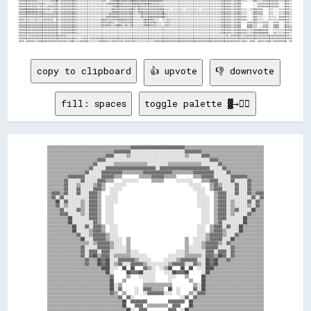
copy to clipboard
👍 upvote
👎 downvote
fill: spaces
toggle palette ▓→✊🏽
▒▒▒▒▒▒▒▒▒▒▒▒▒▒▒▒▒▒▒▒▒▒▒▒▒▒▒▒▒▒▒▒▒▒▒▒▒▒▒▒▓▓▓▓▓▓▓▓▓▓▓▓▓▓▓▓▓▓▓▓▓▓▓▓▓▓▒▒▒▒▒▒▒▒▒▒▒▒▒▒▒▒▒▒▒▒▒▒▒▒▒▒▒▒▒▒▒▒▒▒▒▒▒▒

▒▒▒▒▒▒▒▒▒▒▒▒▒▒▒▒▒▒▒▒▒▒▒▒▒▒▒▒▒▒▒▒▓▓▓▓▓▓▓▓░░░░░░░░░░░░░░░░░░░░░░░░░░▓▓▓▓▓▓▓▓▒▒▒▒▒▒▒▒▒▒▒▒▒▒▒▒▒▒▒▒▒▒▒▒▒▒▒▒▒▒

▒▒▒▒▒▒▒▒▒▒▒▒▒▒▒▒▒▒▒▒▒▒▒▒▒▒▒▒▓▓▓▓░░░░░░▒▒░░░░░░░░░░░░░░░░░░░░░░░░░░▒▒░░░░░░▓▓▓▓▒▒▒▒▒▒▒▒▒▒▒▒▒▒▒▒▒▒▒▒▒▒▒▒▒▒

▒▒▒▒▒▒▒▒▒▒▒▒▒▒▒▒▒▒▒▒▒▒▒▒▓▓▓▓░░░░░░░░░░░░░░░░░░░░░░░░░░░░░░░░░░░░░░░░░░░░░░░░░░▓▓▓▓▒▒▒▒▒▒▒▒▒▒▒▒▒▒▒▒▒▒▒▒▒▒

▒▒▒▒▒▒▒▒▒▒▒▒▒▒▒▒▒▒▒▒▒▒▓▓░░░░░░░░▒▒▒▒▒▒▒▒▒▒▒▒▒▒▒▒░░░░░░░░░░▒▒▒▒▒▒▒▒▒▒▒▒▒▒▒▒░░░░░░░░▓▓▒▒▒▒▒▒▒▒▒▒▒▒▒▒▒▒▒▒▒▒

▒▒▒▒▒▒▒▒▒▒▒▒▒▒▒▒▒▒▒▒▓▓░░░░░░▓▓▓▓▓▓▓▓▓▓▓▓▓▓▓▓▓▓▓▓▓▓▓▓░░▓▓▓▓▓▓▓▓▓▓▓▓▓▓▓▓▓▓▓▓▓▓▓▓░░░░░░▓▓▒▒▒▒▒▒▒▒▒▒▒▒▒▒▒▒▒▒

▒▒▒▒▒▒▒▒▒▒▒▒▒▒▒▒▒▒▓▓░░░░░░▓▓▓▓▓▓▓▓▓▓▒▒▒▒▒▒▒▒▒▒▓▓▓▓▓▓▓▓▓▓▓▓▓▓▒▒▒▒▒▒▒▒▒▒▓▓▓▓▓▓▓▓▓▓░░░░░░▓▓▒▒▒▒▒▒▒▒▒▒▒▒▒▒▒▒

▒▒▒▒▒▒▒▒▒▒▓▓▓▓▓▓▓▓░░░░░░░░▓▓▓▓▓▓▒▒▒▒        ▒▒▒▒▒▒▓▓▓▓▓▓▒▒▒▒▒▒        ▒▒▒▒▓▓▓▓▓▓░░░░░░░░▓▓▓▓▓▓▓▓▒▒▒▒▒▒▒▒

▒▒▒▒▒▒▒▒▓▓░░░░░░▓▓░░░░░░▓▓▓▓▒▒▒▒    ░░░░░░░░      ▒▒▒▒▒▒      ░░░░░░░░    ▒▒▒▒▓▓▓▓░░░░░░▓▓░░░░░░▓▓▒▒▒▒▒▒

▒▒▒▒▒▒▒▒▓▓░░░░▒▒░░░░░░▒▒▓▓▒▒    ░░░░░░                              ░░░░░░    ▒▒▓▓▒▒░░░░░░▓▓░░░░▓▓▒▒▒▒▒▒

▒▒▒▒▒▒▒▒▓▓░░░░▓▓░░░░░░▓▓▓▓▒▒  ░░░░░░                                  ░░░░░░  ▒▒▓▓▓▓░░░░░░▓▓░░░░▓▓▒▒▒▒▒▒

▒▒▓▓▓▓▒▒▓▓░░░░▓▓░░░░▓▓▓▓▒▒    ░░░░                                      ░░░░    ▒▒▓▓▓▓░░░░▓▓░░░░▓▓▒▒▓▓▓▓

▒▒▓▓░░▓▓░░░░░░░░░░░░▓▓▓▓▒▒  ░░░░░░                                      ░░░░░░  ▒▒▓▓▓▓░░░░░░░░░░░░▓▓░░▓▓

▒▒▒▒██░░▓▓░░░░░░▒▒░░▓▓▓▓▒▒  ░░░░░░                                      ░░░░░░  ▒▒▓▓▓▓░░▒▒░░░░░░▓▓░░▓▓▒▒

▒▒▒▒▓▓░░▒▒░░░░░░▒▒░░▓▓▓▓▒▒  ░░░░                                        ░░░░░░  ▒▒▓▓▓▓░░▒▒░░░░░░▒▒░░▓▓▒▒

▒▒▒▒▒▒▓▓░░░░░░▓▓▒▒░░▓▓▓▓▒▒  ░░░░                                          ░░░░  ▒▒▓▓▓▓░░▒▒▓▓░░░░░░██▒▒▒▒

▒▒▒▒▒▒▓▓▓▓░░░░░░▒▒░░▓▓▓▓▒▒  ░░░░                                          ░░░░  ▒▒▓▓▓▓░░▒▒░░░░░░▓▓▒▒▒▒▒▒

▒▒▒▒▒▒▒▒▒▒██░░░░░░░░▓▓▓▓▒▒  ░░░░                                          ░░░░  ▒▒▓▓▓▓░░░░░░░░██▒▒▒▒▒▒▒▒

▒▒▒▒▒▒▒▒▒▒██░░░░░░░░░░▓▓▒▒  ░░░░                                          ░░░░  ▒▒▓▓░░░░░░░░░░██▒▒▒▒▒▒▒▒

▒▒▒▒▒▒▒▒▒▒▒▒██░░░░▓▓░░▓▓▓▓▒▒  ░░░░                                      ░░░░  ▒▒▓▓▓▓░░▓▓░░░░██▒▒▒▒▒▒▒▒▒▒

▒▒▒▒▒▒▒▒▒▒▒▒██░░░░░░▒▒▓▓▓▓▒▒  ░░░░                                      ░░░░  ▒▒▓▓▓▓▒▒░░░░░░██▒▒▒▒▒▒▒▒▒▒

▒▒▒▒▒▒▒▒▒▒▒▒▒▒▓▓░░░░▒▒▓▓▓▓▓▓▒▒░░░░                                      ░░░░▒▒▓▓▓▓▓▓▒▒░░░░▓▓▒▒▒▒▒▒▒▒▒▒▒▒

▒▒▒▒▒▒▒▒▒▒▒▒▒▒▒▒██░░░░▓▓▓▓▓▓▒▒░░░░░░  ▒▒                          ▒▒  ░░░░░░▒▒▓▓▓▓▓▓░░░░██▒▒▒▒▒▒▒▒▒▒▒▒▒▒

▒▒▒▒▒▒▒▒▒▒▒▒▒▒▒▒▒▒▒▒░░▒▒▓▓▓▓▓▓▒▒░░░░  ▒▒                          ▒▒  ░░░░▒▒▓▓▓▓▓▓▒▒░░▓▓▒▒▒▒▒▒▒▒▒▒▒▒▒▒▒▒

▒▒▒▒▒▒▒▒▒▒▒▒▒▒▒▒▓▓░░░░░░▓▓▓▓▓▓▒▒░░░░░░▒▒                          ▒▒░░░░░░▒▒▓▓▓▓▓▓░░░░░░▓▓▒▒▒▒▒▒▒▒▒▒▒▒▒▒

▒▒▒▒▒▒▒▒▒▒▒▒▒▒▒▒▓▓░░▓▓▓▓░░▓▓▓▓░░░░░░░░▒▒░░░░                  ░░░░▒▒░░░░░░░░▓▓▓▓░░▓▓▓▓░░▓▓▒▒▒▒▒▒▒▒▒▒▒▒▒▒

▒▒▒▒▒▒▒▒▒▒▒▒▒▒▒▒▓▓░░▓▓██▒▒▓▓▓▓░░▒▒▒▒▒▒▒▒░░░░░░░░          ░░░░░░░░▒▒▒▒▒▒▒▒░░▓▓▓▓▒▒██▓▓░░▓▓▒▒▒▒▒▒▒▒▒▒▒▒▒▒

▒▒▒▒▒▒▒▒▒▒▒▒▒▒▒▒▒▒▓▓▒▒▒▒██▓▓██░░░░▓▓▓▓▓▓▓▓▒▒░░░░░░      ░░░░░░▒▒▓▓▓▓▓▓▓▓░░░░██▓▓██▒▒▒▒▓▓▒▒▒▒▒▒▒▒▒▒▒▒▒▒▒▒

▒▒▒▒▒▒▒▒▒▒▒▒▒▒▒▒▒▒▓▓▒▒▒▒██▓▓██░░▒▒▓▓░░░░▓▓▓▓▓▓▒▒░░░░░░░░░░▒▒▓▓▓▓▓▓░░░░▓▓▒▒░░██▓▓██▒▒▒▒▒▒▒▒▒▒▒▒▒▒▒▒▒▒▒▒▒▒

▒▒▒▒▒▒▒▒▒▒▒▒▒▒▒▒▒▒▒▒▒▒▒▒▒▒████░░░░  ██  ██    ▓▓▒▒░░  ░░▒▒██    ██  ██  ░░░░████▒▒▒▒▒▒▒▒▒▒▒▒▒▒▒▒▒▒▒▒▒▒▒▒

▒▒▒▒▒▒▒▒▒▒▒▒▒▒▒▒▒▒▒▒▒▒▒▒▒▒▒▒██░░      ██▓▓▓▓██░░░░░░    ░░░░██▓▓▓▓██      ░░██▒▒▒▒▒▒▒▒▒▒▒▒▒▒▒▒▒▒▒▒▒▒▒▒▒▒

▒▒▒▒▒▒▒▒▒▒▒▒▒▒▒▒▒▒▒▒▒▒▒▒▒▒▒▒▒▒▓▓      ▒▒    ░░░░░░░░      ░░░░    ▒▒      ██▒▒▒▒▒▒▒▒▒▒▒▒▒▒▒▒▒▒▒▒▒▒▒▒▒▒▒▒

▒▒▒▒▒▒▒▒▒▒▒▒▒▒▒▒▒▒▒▒▒▒▒▒▒▒▒▒▒▒██    ▒▒        ░░░░░░      ░░        ▒▒    ██▒▒▒▒▒▒▒▒▒▒▒▒▒▒▒▒▒▒▒▒▒▒▒▒▒▒▒▒

▒▒▒▒▒▒▒▒▒▒▒▒▒▒▒▒▒▒▒▒▒▒▒▒▒▒▒▒▒▒██░░▒▒          ▒▒▒▒▒▒▒▒▒▒▒▒▒▒          ▒▒░░██▒▒▒▒▒▒▒▒▒▒▒▒▒▒▒▒▒▒▒▒▒▒▒▒▒▒▒▒

▒▒▒▒▒▒▒▒▒▒▒▒▒▒▒▒▒▒▒▒▒▒▒▒▒▒▒▒▒▒██░░▓▓      ░░  ▓▓▓▓▒▒▒▒▒▒  ██  ░░      ▓▓░░██▒▒▒▒▒▒▒▒▒▒▒▒▒▒▒▒▒▒▒▒▒▒▒▒▒▒▒▒

▒▒▒▒▒▒▒▒▒▒▒▒▒▒▒▒▒▒▒▒▒▒▒▒▒▒▒▒▒▒▓▓▒▒  ▒▒    ░░  ░░▓▓▓▓▓▓▓▓░░░░  ░░    ▒▒░░▓▓▓▓▒▒▒▒▒▒▒▒▒▒▒▒▒▒▒▒▒▒▒▒▒▒▒▒▒▒▒▒

▒▒▒▒▒▒▒▒▒▒▒▒▒▒▒▒▒▒▒▒▒▒▒▒▒▒▒▒▒▒▒▒▒▒▓▓  ▓▓░░                      ░░▓▓  ▓▓▒▒▒▒▒▒▒▒▒▒▒▒▒▒▒▒▒▒▒▒▒▒▒▒▒▒▒▒▒▒▒▒

▒▒▒▒▒▒▒▒▒▒▒▒▒▒▒▒▒▒▒▒▒▒▒▒▒▒▒▒▒▒▒▒▒▒▒▒██  ▓▓▓▓▓▓▓▓          ▓▓▓▓▓▓▓▓  ██▒▒▒▒▒▒▒▒▒▒▒▒▒▒▒▒▒▒▒▒▒▒▒▒▒▒▒▒▒▒▒▒▒▒

▒▒▒▒▒▒▒▒▒▒▒▒▒▒▒▒▒▒▒▒▒▒▒▒▒▒▒▒▒▒▒▒▒▒▒▒██    ▓▓▓▓  ▒▒▒▒▒▒▒▒▒▒  ▓▓▓▓    ██▒▒▒▒▒▒▒▒▒▒▒▒▒▒▒▒▒▒▒▒▒▒▒▒▒▒▒▒▒▒▒▒▒▒

▒▒▒▒▒▒▒▒▒▒▒▒▒▒▒▒▒▒▒▒▒▒▒▒▒▒▒▒▒▒▒▒▒▒▒▒▒▒██░░  ▓▓▓▓          ▓▓▓▓  ░░██▒▒▒▒▒▒▒▒▒▒▒▒▒▒▒▒▒▒▒▒▒▒▒▒▒▒▒▒▒▒▒▒▒▒▒▒
