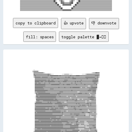
▒▒▒▒▒▒▒▒▒▒▒▒▒▒▒▒▒▒▒▒▒▒▒▒▒▒▒▒▒▒▒▒▒▒▒▒▒▒██░░  ░░▓▓▒▒      ▒▒▓▓░░  ░░██▒▒▒▒▒▒▒▒▒▒▒▒▒▒▒▒▒▒▒▒▒▒▒▒▒▒▒▒▒▒▒▒▒▒▒▒

▒▒▒▒▒▒▒▒▒▒▒▒▒▒▒▒▒▒▒▒▒▒▒▒▒▒▒▒▒▒▒▒▒▒▒▒▒▒▒▒██    ▓▓▓▓▒▒▒▒▒▒▓▓██    ██▒▒▒▒▒▒▒▒▒▒▒▒▒▒▒▒▒▒▒▒▒▒▒▒▒▒▒▒▒▒▒▒▒▒▒▒▒▒

▒▒▒▒▒▒▒▒▒▒▒▒▒▒▒▒▒▒▒▒▒▒▒▒▒▒▒▒▒▒▒▒▒▒▒▒▒▒▒▒▒▒██    ▓▓▓▓▓▓▓▓▓▓    ██▒▒▒▒▒▒▒▒▒▒▒▒▒▒▒▒▒▒▒▒▒▒▒▒▒▒▒▒▒▒▒▒▒▒▒▒▒▒▒▒

▒▒▒▒▒▒▒▒▒▒▒▒▒▒▒▒▒▒▒▒▒▒▒▒▒▒▒▒▒▒▒▒▒▒▒▒▒▒▒▒▒▒▒▒▓▓              ▓▓▒▒▒▒▒▒▒▒▒▒▒▒▒▒▒▒▒▒▒▒▒▒▒▒▒▒▒▒▒▒▒▒▒▒▒▒▒▒▒▒▒▒

▒▒▒▒▒▒▒▒▒▒▒▒▒▒▒▒▒▒▒▒▒▒▒▒▒▒▒▒▒▒▒▒▒▒▒▒▒▒▒▒▒▒▒▒▒▒██          ██▒▒▒▒▒▒▒▒▒▒▒▒▒▒▒▒▒▒▒▒▒▒▒▒▒▒▒▒▒▒▒▒▒▒▒▒▒▒▒▒▒▒▒▒

copy to clipboard
👍 upvote
👎 downvote
fill: spaces
toggle palette ▓→✊🏽
                                                                                                                                                      
                                                                                                                                                      
                                                                                                                                                      
                                                                                                                                                      
                                                                                                                                                      
                                                                                                                                                      
                                                                                                                                                      
                                                                                                                                                      
                                                                                                                                                      
                                                                                                                                                      
                    ░░                                                                                                                                
                  ▒▒▓▓▓▓▓▓▓▓░░                                                                                                                        
                  ░░▓▓▓▓▓▓▓▓▓▓▓▓▓▓▓▓▒▒░░                                                                              ░░▒▒▒▒▓▓██▓▓▓▓                  
                    ██▓▓▓▓▓▓▓▓▓▓▓▓▓▓▓▓▓▓▓▓▓▓██▓▓▒▒░░░░              ░░░░▒▒▒▒▒▒▒▒░░░░░░                ░░░░░░▒▒▓▓▓▓▓▓▓▓▓▓▓▓▓▓▓▓▓▓▓▓▓▓                  
                    ▓▓██▓▓▓▓▓▓▓▓▓▓▓▓▓▓▓▓▓▓▓▓██▓▓██████████████▓▓██▓▓▓▓▓▓▓▓▓▓▓▓▓▓▓▓██▓▓▓▓▓▓▓▓██████▓▓▓▓▓▓▓▓▓▓▓▓▓▓▓▓▓▓▓▓▓▓▓▓▓▓██████▓▓                  
                    ▒▒██████████▓▓██████████▓▓▓▓▓▓██▓▓▓▓▓▓▓▓▓▓▓▓▓▓▓▓▓▓▓▓▓▓██▓▓████▓▓▓▓██▓▓▓▓▓▓▓▓▓▓▓▓▓▓▓▓▓▓▓▓████████████████▓▓▓▓██▒▒                  
                      ▓▓▓▓▓▓▓▓▓▓▓▓▓▓▓▓▓▓▓▓▓▓▓▓▓▓▓▓▓▓▓▓████▓▓████▓▓▓▓▓▓▓▓▓▓▓▓▓▓▓▓▓▓▓▓▓▓██████▓▓▓▓▓▓▓▓▓▓▓▓▓▓▓▓▓▓██▓▓▓▓▓▓▓▓▓▓▓▓██▓▓▓▓                    
                      ████████████████████▓▓████▓▓████▓▓▓▓▓▓▓▓▓▓▓▓▓▓▓▓▓▓██████▓▓▓▓▓▓▓▓▓▓▓▓▓▓▓▓▓▓▓▓▓▓██▓▓▓▓▓▓▓▓▓▓▓▓▓▓▓▓▓▓██████████                    
                      ████████▓▓████▓▓▓▓██▓▓████████████▓▓▓▓▓▓██▓▓▓▓▓▓██████▓▓▓▓▓▓▓▓▓▓▓▓▓▓██▓▓██▓▓██▓▓▓▓▓▓▓▓▓▓▓▓▓▓▓▓▓▓▓▓████████▓▓                    
                      ████▓▓████▓▓▓▓▓▓██▓▓▓▓▓▓██▓▓▓▓▓▓▓▓▓▓▓▓▓▓▓▓██▓▓▓▓▓▓▓▓▓▓▓▓▓▓▓▓▓▓██▓▓▓▓██▓▓▓▓▓▓▓▓██▓▓▓▓▓▓▓▓▓▓▓▓▓▓▓▓▓▓▓▓████▓▓▒▒                    
                      ██████████████████▓▓▓▓▓▓▓▓▓▓██████████████▓▓▓▓▓▓██▓▓▓▓██████▓▓▓▓▓▓▓▓▓▓██▓▓▓▓▓▓▓▓▓▓▓▓██▓▓▓▓▓▓▓▓▓▓▓▓▓▓▓▓▓▓██                      
                      ██████████████████▓▓▓▓▓▓▓▓▓▓▓▓▓▓▓▓▓▓▓▓▓▓▓▓▓▓▓▓▓▓▓▓▓▓▓▓▓▓▓▓▓▓▓▓▓▓▓▓▓▓▓▓▓▓▓▓▓▓▓▓▓▓▓▓▓▓▓▓▓▓▓▓▒▒▒▒▓▓██▓▓▓▓▓▓▓▓                      
                      ██████████████▓▓▓▓▓▓▓▓▓▓▓▓▓▓▓▓▓▓▓▓▓▓▓▓▓▓██▓▓▓▓▓▓▓▓██▓▓▓▓▓▓▓▓██▓▓████████████▓▓▒▒▓▓▓▓▓▓▒▒▓▓▓▓▓▓▓▓██████████                      
                      ████████████████▓▓▓▓▓▓▓▓▓▓██████▓▓▓▓▓▓▓▓▓▓▓▓▓▓▓▓▓▓▓▓▓▓▓▓▓▓▓▓▓▓▓▓▓▓▓▓▓▓▓▓▓▓▓▓▓▓▓▓▓▓▓▓▓▓▓▓▓▓▓▓████████████▒▒                      
                      ██████████████████████▓▓▓▓▓▓▓▓▓▓▓▓▓▓▓▓▓▓▓▓▓▓▓▓▓▓▓▓▓▓▓▓▓▓▓▓▓▓▓▓██▓▓▓▓▓▓▓▓▓▓▓▓▓▓▓▓▓▓▓▓▓▓▓▓▓▓██████▓▓██████░░                      
                      ▓▓▓▓██████████████▓▓▓▓▓▓▓▓▓▓▓▓▓▓▓▓▓▓▓▓▓▓▓▓██████▓▓▓▓▓▓▓▓▓▓▓▓▓▓▓▓▓▓▓▓▓▓▓▓▒▒▒▒▓▓▓▓▓▓▓▓▓▓▓▓▓▓▓▓▓▓▓▓▓▓██████                        
                      ▒▒██▓▓████████████████████▓▓▓▓▓▓▓▓▓▓▓▓██████▓▓▓▓▓▓▓▓▓▓▓▓▓▓▓▓▓▓▓▓▓▓▓▓▓▓▓▓▓▓██████▓▓▓▓▓▓██▓▓▓▓▒▒▓▓▓▓▓▓▓▓▓▓                        
                        ████████████████████████████████████▓▓██▓▓▓▓▓▓▓▓▓▓▓▓▓▓▓▓▓▓▓▓▓▓▓▓██▓▓▓▓▓▓▓▓▓▓▓▓▓▓▓▓▓▓▓▓▓▓▓▓▓▓▒▒▓▓▓▓▓▓▒▒                        
                      ░░████▓▓████████████████████████████▓▓▓▓▓▓██▓▓▓▓▓▓▓▓▓▓▒▒▓▓▓▓▓▓▓▓▓▓▓▓▓▓▒▒▓▓▓▓▓▓▓▓▓▓▓▓▓▓▓▓▓▓▓▓▓▓▓▓██▓▓▓▓▒▒                        
                      ░░▓▓████████████████████████████████▓▓▓▓▓▓▓▓▓▓▓▓▓▓▓▓▓▓▓▓▓▓▓▓▒▒▓▓▓▓▓▓▓▓▓▓▓▓▓▓▓▓▓▓▓▓▓▓▓▓▓▓▓▓████████████▓▓                        
                        ██████████████████████████████▓▓████▓▓▓▓▓▓▓▓▓▓▓▓▓▓▓▓▓▓▓▓▓▓▓▓▓▓██▓▓▓▓██▒▒▒▒▓▓▓▓▒▒▓▓▓▓▓▓▓▓▓▓▓▓██████▓▓▓▓                        
                        ▓▓████▓▓▓▓▓▓██████████████████████████▓▓▓▓▓▓▓▓▓▓▓▓▓▓██▓▓▓▓▓▓▓▓▓▓▓▓████▓▓▓▓▓▓▓▓▓▓▓▓▓▓▒▒▓▓▓▓▒▒▒▒▓▓▓▓▓▓▓▓                        
                      ▒▒██████████▓▓▓▓▓▓▓▓▓▓██▓▓██▓▓▓▓▓▓▓▓▓▓██████▓▓▓▓▓▓▒▒▒▒▓▓▓▓▓▓▓▓▓▓▓▓▓▓▓▓▓▓▓▓▓▓▓▓▓▓▓▓▓▓▓▓▒▒▓▓▓▓▓▓▓▓▓▓▓▓▓▓▓▓                        
                      ██████████████████████████████▓▓▓▓████████████▓▓▓▓▓▓▓▓▓▓▓▓▓▓▓▓▓▓▓▓▓▓▓▓██▓▓██▓▓▓▓▓▓▓▓▓▓▓▓████▓▓██▓▓▓▓▓▓▓▓                        
                      ▓▓▓▓▓▓▓▓▓▓▓▓▓▓▓▓▓▓▓▓▓▓▓▓▓▓▓▓▓▓▓▓▓▓▓▓▓▓▓▓████████████████▓▓▓▓▓▓▓▓▓▓▓▓▓▓▓▓▓▓▓▓██▓▓██████▓▓▓▓██▓▓██▓▓▓▓▓▓▓▓░░                      
                      ▓▓████████████████████████████▓▓██▓▓▓▓▓▓████████▓▓▓▓▒▒▓▓▓▓▓▓▓▓██▓▓██▓▓▓▓▓▓██▓▓▓▓▓▓▓▓▓▓▓▓▒▒▓▓▓▓▓▓▓▓▓▓▓▓▓▓░░                      
                      ██████████████████▓▓▓▓██▓▓▓▓████▓▓██████▓▓██████▓▓▒▒▒▒▒▒▓▓▓▓▓▓▓▓▓▓████▓▓▓▓▓▓▓▓▓▓▓▓▓▓▓▓▓▓▓▓▓▓▓▓▓▓▓▓▓▓▓▓▓▓░░                      
                      ████████████████████████▓▓██████████▓▓▓▓▓▓▓▓▓▓▓▓▓▓▓▓▓▓▓▓▓▓▓▓▓▓▓▓▓▓▓▓██▓▓▓▓▓▓████▓▓▓▓▓▓▓▓▓▓▒▒▓▓▓▓▓▓▓▓▓▓▓▓░░                      
                      ▓▓████████████████▓▓▓▓▓▓▓▓▓▓▓▓██████████████▓▓▓▓▓▓██▓▓▒▒▓▓▓▓▓▓▓▓▓▓▓▓▓▓▓▓▓▓▓▓▓▓▓▓▓▓▓▓▓▓▓▓▓▓▒▒▒▒▓▓▓▓▓▓▓▓▓▓░░                      
                      ██▓▓████████████████████████████████████████▓▓██▓▓▓▓▓▓▓▓▓▓▓▓▓▓▓▓▓▓▓▓▓▓▓▓▓▓▓▓▓▓▓▓████▓▓▓▓▓▓████▓▓▓▓▒▒▓▓▓▓░░                      
                      ██████████████████████████████▓▓▓▓▓▓▓▓▓▓▓▓▓▓▓▓██▓▓▓▓▓▓▓▓▓▓▓▓████▓▓██████████▓▓▓▓▓▓▓▓▓▓▒▒▒▒▒▒▓▓▓▓▓▓▓▓▓▓▓▓▒▒                      
                      ██████████████████████████████████████████████▓▓▒▒▓▓▓▓▓▓▓▓▓▓▓▓▓▓▓▓▓▓▓▓████▓▓▓▓▓▓▓▓▓▓██▒▒▒▒▒▒▓▓▒▒▓▓▓▓▓▓▓▓░░                      
                      ████████████████████████████████████▓▓▓▓▓▓██▓▓▓▓▓▓▓▓▓▓▓▓▓▓▓▓▓▓████▓▓▓▓▓▓▓▓▓▓▓▓▓▓▓▓▓▓▓▓▓▓▓▓▓▓▓▓▒▒▒▒▒▒▓▓▓▓░░                      
                      ██████████████████████████▓▓████████████████▓▓▓▓▓▓▓▓▓▓▓▓▓▓▓▓▓▓▓▓▓▓▓▓▒▒▒▒▓▓▓▓▓▓▓▓▓▓▓▓▓▓▓▓▓▓▓▓▓▓▓▓▓▓▓▓▓▓▓▓                        
                      ▓▓▓▓▓▓████████████████████████▓▓████▓▓████▓▓████████████████████████▓▓▓▓██▓▓▓▓▓▓▓▓▓▓▓▓▓▓▓▓▓▓▓▓▓▓▓▓▓▓████                        
                      ████████▓▓██████████████████▓▓██████████████████████████▓▓▓▓▓▓▓▓▓▓▓▓▓▓████▒▒▓▓▓▓▓▓▓▓▒▒▒▒▓▓▓▓▓▓▓▓▓▓▓▓▓▓▓▓                        
                      ██████████████████████████████████████████████▓▓▓▓▓▓▓▓████▓▓▓▓██▓▓▓▓▓▓██▓▓▓▓▓▓▓▓▓▓▓▓▒▒▒▒▒▒▓▓▓▓▓▓▓▓▓▓▓▓▓▓                        
                      ████████████████████████████████████████████████▓▓▓▓██████████▓▓▒▒▓▓▓▓████▓▓▒▒▓▓▓▓▓▓▒▒▒▒▒▒▒▒▓▓▓▓▓▓▓▓▓▓▓▓                        
                      ██████████████████████████▓▓████████████████████▓▓▓▓▓▓▓▓▓▓▓▓██████████████▒▒▒▒▒▒▒▒▒▒▓▓▒▒▓▓▓▓▓▓▓▓▓▓████▓▓                        
                      ████████████████████████████████████████████████▓▓▓▓▓▓▓▓▓▓▓▓██████████████▓▓▓▓▓▓▓▓▓▓▓▓▒▒▒▒▒▒▓▓▓▓▓▓▓▓████                        
                    ░░▓▓▓▓██████▓▓████████████████████████████████████████████████████████▓▓▓▓▓▓▒▒▒▒▒▒▒▒▒▒▓▓▓▓▓▓▓▓▓▓██▓▓▓▓▓▓▓▓░░                      
                    ░░████████████████████████████████████████████▓▓▓▓▓▓▓▓██▓▓▓▓▓▓▓▓▓▓████████████▒▒▓▓▓▓▓▓▓▓▓▓▓▓▓▓▒▒▓▓▓▓▓▓▓▓██▓▓                      
                    ▒▒████████████████████▓▓██████████████████████▓▓██▓▓▓▓██████████████████████▒▒▓▓▓▓▓▓▓▓▓▓▓▓██▓▓▓▓▓▓▓▓▓▓▓▓▓▓██                      
                    ▒▒████████████████████████████████████████████▓▓▓▓████▓▓▓▓▓▓▓▓▓▓▓▓▓▓▓▓██████▒▒▒▒▓▓▓▓▓▓▒▒▓▓▓▓▓▓▓▓▓▓██████████                      
                    ▒▒██████████████████████▓▓▓▓████████████████▓▓▓▓▒▒▒▒▒▒▒▒▒▒▒▒▓▓▓▓▓▓▒▒▓▓▓▓▓▓▓▓▓▓▓▓▓▓▓▓▓▓██████████████████████                      
                    ░░██████████████████▓▓▓▓▓▓▓▓████████▓▓▓▓▒▒▒▒▒▒▒▒▒▒▓▓▓▓▓▓▓▓▓▓▓▓▓▓▓▓██████▓▓▒▒▒▒▓▓▓▓██▓▓▒▒▒▒▒▒▓▓▓▓▓▓▓▓▓▓▓▓▓▓██░░                    
                    ░░██████████████████████▓▓▓▓▓▓▓▓▓▓▓▓▓▓██▓▓▒▒▒▒▓▓▓▓▓▓▓▓▓▓▓▓▓▓████▓▓██████▓▓▒▒▒▒▒▒▒▒▓▓▓▓▓▓▓▓▓▓▓▓▓▓██▓▓▓▓▓▓▓▓▓▓▒▒                    
                    ▓▓██████████████████▓▓▓▓▓▓▓▓▓▓▓▓▓▓▓▓▓▓▓▓▓▓▓▓▓▓▓▓▓▓██████████████▓▓▓▓▓▓██▓▓▓▓▒▒▓▓▓▓▓▓▓▓▓▓▓▓▓▓▓▓▒▒▒▒▓▓▓▓▓▓▓▓▓▓▒▒                    
                  ░░██████████████████████▓▓▓▓▓▓▓▓▓▓▓▓▓▓▓▓▓▓▓▓▓▓▓▓▓▓▓▓▓▓██▓▓▓▓▓▓▓▓▓▓▓▓▓▓▓▓██████████▓▓▒▒▒▒▓▓▒▒▒▒▓▓▓▓▓▓▓▓▓▓██▓▓▓▓▒▒                    
                  ▒▒██████████████████████████▓▓████████▓▓▓▓▓▓▓▓▓▓██▓▓██▓▓▓▓▓▓▓▓▓▓████▓▓████████▓▓▓▓▓▓▓▓▓▓▓▓██▓▓▓▓▓▓▓▓▓▓▓▓▓▓▓▓▓▓▓▓                    
                  ▒▒████▓▓████████████████▓▓▓▓▓▓▓▓▓▓▓▓▓▓▓▓▓▓▓▓▓▓▓▓▓▓▓▓▓▓▓▓████████████████████▓▓▓▓▓▓▓▓▓▓▓▓▒▒▓▓▓▓▓▓▒▒▓▓▓▓▓▓▓▓▓▓▓▓▓▓                    
                  ████████████████████████████████▓▓▓▓▓▓▓▓▓▓▓▓▓▓▓▓██████████████████████████████▓▓▓▓▓▓▓▓▓▓▓▓▓▓▓▓▓▓▓▓▓▓▓▓▓▓████▓▓▒▒                    
                  ████████████████████████████████▓▓▓▓▓▓▓▓▓▓▓▓▓▓██████████▓▓▓▓▓▓▓▓▓▓▓▓▓▓▓▓████████████████████████████▓▓▓▓████▓▓▓▓░░                  
                ░░██████████████████████████████████████████████████▓▓▓▓██████████▓▓▓▓▓▓▓▓██████████████████████████▓▓▓▓▓▓▓▓██████▒▒                  
                  ░░░░▒▒▒▒░░▒▒██████████████████████████▓▓▓▓▓▓▓▓▒▒░░░░░░░░▒▒▓▓▓▓▓▓▓▓▓▓▓▓▓▓████████████████████████████▓▓▓▓▓▓▓▓██▓▓▒▒                  
                                        ░░░░░░░░░░░░░░░░░░░░░░░░░░░░░░░░░░░░░░░░░░░░░░░░░░░░░░░░░░░░░░░░░░░░░░░░  ░░                                  
                                  