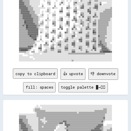
▓▓▓▓▒▒▒▒▒▒▒▒░░░░░░░░░░░░    ░░  ░░░░      ░░    ░░░░  ░░  ░░  ░░░░░░  ▒▒░░░░░░░░▒▒░░░░▒▒▒▒░░░░░░░░░░░░░░░░

▓▓▓▓▓▓▒▒▒▒▒▒░░░░░░░░░░░░        ▒▒▒▒    ░░    ░░▓▓░░    ░░    ▒▒▓▓░░░░░░░░░░░░▒▒▓▓░░░░░░░░░░▒▒      ░░░░░░

▓▓▓▓▓▓▒▒▒▒▒▒░░░░░░░░░░░░  ░░    ░░▒▒    ░░    ▒▒  ░░    ░░    ▒▒░░░░░░░░▒▒░░░░▒▒▒▒░░░░▒▒▒▒░░▓▓  ░░░░░░░░░░

▓▓▓▓▓▓▓▓▒▒▒▒▒▒░░░░░░░░    ▒▒            ▒▒            ░░▒▒    ░░░░  ░░▒▒▓▓░░░░░░░░░░░░▓▓▓▓░░░░░░░░░░░░░░░░

▓▓▓▓▓▓▓▓▓▓▒▒▒▒▒▒░░░░░░░░░░░░░░  ░░░░  ▒▒░░░░    ▒▒    ▓▓▒▒░░  ░░▒▒  ░░▓▓▓▓░░░░░░▒▒░░▒▒▓▓▓▓░░░░░░░░░░░░░░▒▒

▒▒▓▓▓▓▓▓▓▓▒▒▒▒▒▒░░░░░░░░        ▒▒░░          ░░▒▒    ░░░░    ▒▒▒▒░░░░░░░░░░░░▓▓▒▒░░░░░░▒▒░░░░░░░░▒▒▒▒▒▒▒▒

▒▒▓▓▓▓▓▓▓▓▓▓▒▒▒▒▒▒░░░░░░  ░░  ░░▒▒░░    ░░    ▓▓▓▓      ░░    ▓▓▓▓    ░░░░░░░░▓▓▓▓░░░░░░░░░░░░░░▒▒▒▒▒▒▒▒▒▒

▒▒▓▓▓▓▓▓▓▓▓▓▒▒▒▒▒▒░░░░░░  ░░      ░░  ░░░░    ░░░░    ▒▒▒▒    ░░▒▒░░  ▒▒▒▒░░░░░░▓▓░░░░▒▒░░░░▒▒▒▒▒▒▒▒▒▒▒▒▒▒

▒▒▒▒▓▓▓▓▓▓▓▓▓▓▒▒▒▒▒▒░░  ░░▒▒    ░░    ▒▒▒▒            ▓▓▓▓      ░░    ▓▓▒▒░░░░░░░░░░░░▓▓░░░░▒▒▒▒▒▒▒▒▒▒▒▒▒▒

▒▒▒▒▓▓▓▓▓▓▓▓▓▓▒▒▒▒▒▒▒▒░░░░░░    ░░    ░░░░    ░░░░  ░░░░▒▒    ▒▒░░  ▒▒░░▓▓░░░░▒▒▒▒░░▓▓▒▒▒▒░░▒▒▒▒▒▒▒▒▒▒▒▒▒▒

▒▒▒▒▓▓▓▓▓▓▓▓▓▓▓▓▒▒▒▒▒▒░░        ▒▒      ░░    ▒▒▓▓      ░░    ▓▓▒▒  ░░░░░░░░░░▓▓▒▒░░░░░░░░░░▒▒▒▒▒▒▒▒▒▒▒▒░░

▒▒▒▒▒▒▓▓▓▓▓▓▓▓▓▓▒▒▒▒▒▒░░  ░░  ▒▒░░░░  ░░░░  ░░▒▒▓▓    ░░░░  ▒▒▒▒▓▓░░░░▒▒░░░░▒▒▓▓▒▒░░░░▒▒░░▒▒▒▒▒▒▒▒▒▒▒▒▒▒░░

▒▒▒▒▒▒██▓▓▓▓▓▓▓▓▒▒▒▒▒▒  ░░▒▒    ░░    ▒▒▒▒    ░░░░    ▓▓▒▒      ▒▒░░░░▒▒▒▒░░░░░░▒▒░░▒▒▒▒░░▒▒▒▒▒▒▒▒▒▒▒▒░░░░

▒▒▒▒▒▒▓▓▓▓▓▓▓▓▓▓▓▓▒▒▒▒░░▒▒▒▒    ░░    ▓▓▒▒    ░░░░  ░░▓▓▒▒    ░░    ░░▓▓▒▒░░░░▒▒░░░░▓▓▓▓░░▒▒▒▒▒▒▒▒▒▒▒▒░░░░

▒▒▒▒▓▓▒▒██▓▓▓▓▓▓▓▓▓▓▒▒▒▒░░░░  ░░░░    ░░▒▒    ▒▒░░  ░░░░▒▒    ▒▒░░░░░░  ▒▒░░░░▒▒░░░░▒▒▒▒░░▒▒▒▒▒▒▒▒▒▒▒▒░░░░

▒▒▒▒▒▒▒▒██▓▓▓▓▓▓▓▓▓▓▒▒░░      ▒▒▒▒            ▓▓▒▒      ░░  ░░▓▓░░  ░░░░░░░░▒▒▓▓░░░░░░░░░░▒▒▒▒▒▒▒▒▒▒░░░░░░

▒▒▒▒▒▒▒▒▓▓▓▓▓▓▓▓▓▓▓▓▓▓░░░░░░  ░░░░    ░░░░  ▒▒░░▓▓    ▒▒░░  ▓▓░░▒▒    ▒▒░░░░▓▓▒▒▒▒░░▒▒▒▒░░▒▒▒▒▒▒▒▒▒▒░░░░░░

▒▒▒▒▒▒▒▒▒▒▓▓▓▓▓▓▓▓▓▓▓▓  ░░░░    ░░    ▓▓▒▒            ▒▒░░  ░░░░░░░░░░▒▒░░░░░░░░░░░░▓▓▒▒░░▒▒▒▒▒▒▒▒▒▒░░░░░░

▒▒▒▒▒▒▒▒▒▒▓▓▓▓▓▓▓▓▓▓▓▓  ▒▒░░  ░░░░  ▒▒▒▒▒▒    ▒▒    ▓▓▒▒░░  ░░▒▒  ░░▓▓▓▓░░░░░░▒▒░░░░██▓▓░░▒▒▒▒▒▒▒▒▒▒░░░░░░

▒▒▒▒▒▒▒▒▒▒▓▓▓▓▓▓▓▓▓▓▓▓        ▒▒▒▒      ░░  ░░▒▒░░  ░░░░░░░░░░▒▒░░░░░░░░░░░░▒▒▒▒░░░░▒▒▒▒░░▒▒▒▒▒▒▒▒▒▒░░░░░░

▒▒▒▒▒▒▒▒▒▒▒▒██▓▓▓▓▓▓▒▒  ░░    ▓▓▒▒    ░░    ▒▒▓▓░░  ░░░░░░░░▓▓▓▓  ░░░░░░░░░░▓▓▓▓░░░░░░░░░░▓▓▒▒▒▒▒▒░░░░░░░░

▒▒▒▒▒▒▒▒▒▒▒▒▒▒▓▓▓▓▓▓░░  ░░    ░░▒▒    ▒▒░░  ▒▒  ░░  ░░▒▒░░░░▒▒░░░░░░░░▒▒░░░░▒▒▒▒░░░░▒▒▒▒░░▒▒▒▒▒▒▒▒▒▒░░░░░░

▒▒▒▒▒▒▒▒▒▒▒▒▒▒▒▒▓▓██    ▒▒          ░░▓▓░░        ░░▒▒▓▓░░░░░░░░░░░░▓▓▓▓░░░░░░░░░░░░▓▓▒▒░░▒▒▒▒▒▒▒▒░░░░░░░░

▒▒▒▒▒▒▒▒▒▒▒▒▒▒▒▒▒▒░░░░░░  ░░  ░░░░  ▓▓░░░░  ░░▒▒░░░░▓▓▒▒░░░░░░▒▒░░  ▒▒▓▓░░░░▒▒▒▒░░▒▒▓▓▓▓░░▒▒▓▓▒▒▒▒░░░░░░░░

▒▒▒▒▒▒▒▒▒▒▒▒▒▒▒▒▒▒░░          ▓▓░░    ░░  ░░▒▒▒▒░░░░░░░░░░░░▓▓▓▓░░░░░░░░░░░░▓▓▓▓░░░░░░▒▒░░▒▒▓▓▒▒▒▒▒▒░░░░  

▒▒▒▒▒▒▒▒▒▒▒▒▒▒▒▒░░▒▒    ▒▒  ▒▒▒▒▒▒  ░░▒▒░░░░▓▓▓▓░░░░░░▒▒░░░░▓▓▓▓░░░░░░░░░░░░▓▓▓▓░░░░▒▒▒▒░░▓▓▓▓▓▓▒▒▒▒░░░░░░

▒▒▒▒▒▒▒▒▒▒▓▓▓▓▓▓░░░░  ░░▒▒  ░░░░░░  ▒▒▒▒  ░░░░▒▒░░░░▒▒▒▒░░░░░░▒▒░░░░▒▒▒▒░░░░░░▒▒░░░░▓▓▒▒░░▒▒▒▒▓▓▓▓▒▒░░░░░░

▓▓▓▓▓▓▓▓▓▓▓▓▓▓░░      ▓▓▓▓    ░░░░░░▓▓▓▓░░░░░░░░░░░░▓▓▓▓░░░░░░░░░░░░▓▓▒▒░░░░░░░░░░░░██▓▓░░░░░░▓▓▓▓▓▓▒▒░░░░

▓▓████████▒▒░░  ░░    ░░▒▒  ░░▒▒░░░░▒▒▒▒░░░░▒▒▒▒░░░░▒▒▒▒░░░░▒▒▒▒░░░░░░▒▒░░░░▒▒░░░░▒▒░░▓▓░░░░▒▒▓▓▓▓▓▓▓▓▒▒░░

▒▒▒▒▒▒▒▒░░░░  ▒▒▒▒    ░░░░░░▒▒▒▒░░░░░░░░░░░░▓▓▓▓░░░░░░░░░░░░▓▓▓▓░░░░░░░░░░░░▓▓▒▒░░░░░░░░░░░░▓▓▓▓████████▓▓

      ░░░░░░    ░░░░░░░░  ░░░░░░░░░░░░░░░░░░░░░░░░░░░░░░▒▒▒▒▒▒▒▒▒▒▒▒▒▒▒▒▒▒▒▒▒▒▒▒▒▒▒▒▒▒▒▒▒▒▒▒▒▒▒▒▒▒░░░░░░░░

░░░░      ░░░░░░░░░░░░░░░░░░░░░░░░░░░░░░░░░░░░░░░░░░░░░░░░░░░░░░░░░░░░░░░░░░░░░░░░░░░░░░░░░░░░░░░░░░░░░░░░

░░░░░░░░░░░░    ░░░░░░░░░░░░░░░░░░░░░░░░░░░░░░░░░░░░░░░░░░░░░░░░░░░░░░░░░░░░░░░░░░░░░░░░░░░░░░░░░░░░░░░░░░

░░░░░░░░░░░░░░░░  ░░░░░░░░░░░░░░░░░░░░░░░░░░░░░░░░░░░░░░░░░░░░░░░░░░░░░░░░░░░░░░░░░░░░░░░░░░░░░░░░░░░░░░░░

copy to clipboard
👍 upvote
👎 downvote
fill: spaces
toggle palette ▓→✊🏽
                    ░░  ░░░░░░░░░░░░░░░░░░░░░░░░░░░░░░░░░░░░░░░░░░░░░░░░░░░░░░░░░░░░░░░░░░░░░░░░░░░░░░░░░░

                  ░░░░░░  ░░░░░░░░░░░░░░░░░░░░░░░░░░░░░░░░░░░░░░░░░░░░░░░░░░░░░░░░░░░░░░░░░░░░░░░░░░░░░░░░

                ░░▒▒▒▒▒▒░░░░░░░░░░░░░░░░░░░░░░░░░░░░░░░░░░░░░░░░░░░░░░░░░░░░░░░░░░░░░░░░░░░░░░░░▒▒▒▒░░░░░░

                ░░▒▒▒▒▒▒▒▒▒▒▒▒░░░░░░░░░░░░░░░░░░░░░░░░░░░░░░░░░░░░░░░░░░░░░░░░░░░░░░░░▒▒▒▒▒▒▒▒▒▒▒▒▒▒░░░░░░

                  ░░▒▒▒▒▒▒▒▒▒▒▒▒▒▒▒▒▒▒▒▒▒▒▒▒▒▒▒▒▒▒▒▒▒▒▒▒▒▒▒▒▒▒▒▒▒▒░░▒▒▒▒▒▒▒▒▒▒▒▒▒▒▒▒▒▒▒▒▒▒▒▒▒▒▒▒▒▒▒▒░░░░░░

░░░░░░░░░░░░░░░░░░░░▒▒▒▒▒▒▒▒▒▒▒▒▒▒▒▒▒▒▒▒▒▒▒▒▒▒▒▒▒▒▒▒▒▒▒▒▒▒▒▒▒▒▒▒▒▒▒▒▒▒▒▒▒▒▒▒▒▒▒▒▒▒▒▒▒▒▒▒▒▒▒▒▒▒▒▒▒▒░░░░░░░░

▒▒▒▒▒▒▒▒░░░░░░░░░░░░▒▒▒▒▒▒▒▒▒▒▒▒▒▒▒▒▒▒▒▒▒▒▒▒▒▒▒▒▒▒▒▒▒▒▒▒▒▒▒▒▒▒▒▒▒▒▒▒▒▒▒▒▒▒▒▒▒▒▒▒▒▒▒▒▒▒▒▒▒▒▒▒▒▒▒▒▒▒░░░░░░░░

▒▒▒▒▒▒▒▒░░░░░░░░░░░░░░▒▒▒▒▒▒░░▒▒▒▒▒▒▒▒▒▒▒▒▒▒▒▒▒▒▒▒▒▒▒▒▒▒▒▒▒▒▒▒▒▒▒▒▒▒▒▒▒▒▒▒▒▒▒▒▒▒▒▒▒▒▒▒▒▒▒▒▒▒▒▒▒▒▓▓░░░░░░░░

▓▓▓▓▒▒▒▒▒▒░░░░░░░░░░░░▒▒░░░░░░▒▒▒▒▒▒▒▒▒▒▒▒▒▒▒▒▒▒▒▒▒▒▒▒▒▒▒▒▒▒▒▒▒▒▒▒▒▒▒▒▒▒▒▒▒▒▒▒▒▒▒▒▒▒▒▒▒▒▒▒▒▒▒▒▒▒▒▒░░░░░░░░

▓▓▓▓▒▒▒▒▒▒░░░░░░░░░░░░▒▒▒▒░░░░░░▒▒▒▒▒▒▒▒▒▒▒▒▒▒▒▒▒▒▓▓▓▓▒▒▒▒▒▒▒▒▒▒▒▒▒▒▒▒▒▒▒▒▒▒▒▒▒▒▒▒▒▒▒▒▒▒▒▒▒▒▒▒▓▓░░        

▓▓▓▓▓▓▒▒▒▒░░░░░░░░░░░░▒▒▒▒▒▒░░▒▒▒▒▒▒▒▒▒▒▒▒▒▒▒▒▓▓▓▓░░▓▓▒▒▒▒▒▒▒▒▒▒▒▒▒▒▒▒▒▒▒▒▒▒▒▒▒▒▒▒▒▒▒▒▒▒▒▒▒▒▒▒▒▒          

▒▒▓▓▓▓▓▓▒▒▒▒░░░░░░░░░░▒▒▒▒▒▒▒▒▒▒▒▒▒▒▒▒▒▒▒▒▒▒░░░░░░░░▓▓▓▓▓▓▒▒▒▒▒▒▒▒▒▒▒▒▒▒▒▒▒▒▒▒▒▒▒▒▒▒▒▒▒▒▒▒▓▓▓▓▓▓    ░░░░░░

▒▒▓▓▓▓▓▓▒▒▒▒▒▒░░░░░░░░▒▒▒▒░░▒▒▒▒▒▒▒▒▒▒▒▒▒▒░░  ░░░░░░░░▓▓▒▒▒▒▒▒▒▒▒▒▒▒▒▒▒▒▒▒▒▒▒▒▒▒▒▒▒▒▒▒▒▒▓▓▓▓▓▓▒▒░░░░░░░░░░

▒▒▓▓▓▓▓▓▓▓▒▒▒▒░░░░░░░░▒▒▒▒▒▒▒▒▒▒▒▒▒▒▒▒▒▒▒▒  ░░░░░░░░▒▒▒▒▒▒▒▒▒▒▒▒▒▒▒▒▒▒▒▒▒▒▒▒▒▒▒▒▒▒▒▒▒▒▓▓▓▓▓▓▒▒▒▒░░░░░░░░▒▒

▒▒▒▒▓▓▓▓▓▓▒▒▒▒▒▒░░░░░░▒▒▒▒▒▒▒▒▒▒▒▒▒▒▒▒▒▒  ░░░░░░░░░░░░▓▓▒▒▒▒▒▒▒▒▒▒▒▒▒▒▒▒▒▒▒▒▒▒▒▒▒▒▓▓▓▓▓▓▓▓▓▓▓▓▒▒░░░░▒▒▒▒▒▒
