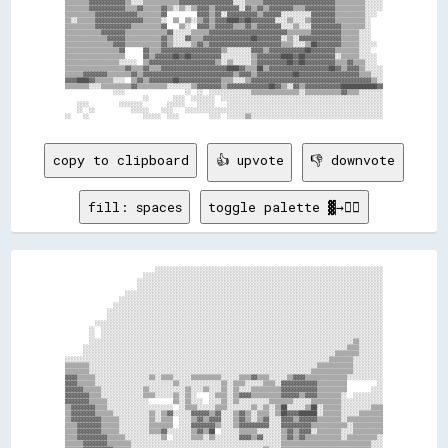
▒▒▒▒▒▒▒▒▓▓▓▓▓▓▓▓▓▓▓▓▒▒░░░░▒▒▒▒▒▒▒▒▒▒▒▒▓▓▓▓▓▓▓▓▓▓▓▓▓▓▓▓▓▓░░░░▒▒▒▒▒▒▓▓▓▓▓▓▓▓▓▓▓▓▓▓▓▓▓▓▓▓▓▓▓▓▒▒▒▒▒▒▒▒▒▒░░░░░░

▒▒▒▒▒▒▒▒▓▓▓▓▓▓▓▓▓▓▓▓▒▒▒▒▓▓▒▒▒▒▒▒▓▓▒▒░░▒▒░░▒▒▓▓▓▓▒▒▓▓▓▓▓▓▓▓░░▓▓▒▒▓▓▒▒▓▓▓▓▓▓▓▓▒▒▒▒▓▓▓▓▓▓▓▓▓▓▒▒▒▒▒▒▒▒▒▒░░░░░░

▒▒▒▒▒▒▒▒▒▒▓▓▓▓▓▓▓▓▓▓▓▓▓▓▒▒▒▒▒▒▒▒▓▓          ▓▓▓▓▒▒▓▓░░▓▓▓▓▓▓▓▓▓▓▒▒▓▓▓▓▓▓░░░░░░░░░░▓▓▓▓▓▓▓▓▒▒▒▒▒▒▒▒▒▒░░░░  

▒▒░░▒▒▒▒▒▒▓▓▓▓▓▓▓▓▓▓▓▓▓▓▓▓▒▒▒▒▒▒░░  ▒▒  ▒▒░░▒▒▓▓▒▒▓▓▓▓████▓▓██▓▓▓▓▓▓▓▓░░░░▒▒░░░░▒▒▓▓▓▓▓▓▓▓▒▒▒▒▒▒▒▒▒▒░░    

▒▒▒▒▒▒▒▒▒▒▓▓▓▓▓▓▓▓▓▓▓▓▒▒▒▒▒▒▒▒▒▒▓▓    ▒▒░░  ▓▓▓▓▒▒▓▓▓▓▓▓▒▒▒▒▓▓▒▒▓▓▓▓▓▓▓▓░░░░▒▒░░░░▓▓▓▓▓▓▓▓▓▓▒▒▒▒▒▒▒▒░░    

▒▒▒▒▒▒▒▒▒▒▒▒▓▓▓▓▓▓▓▓▒▒▒▒▒▒▒▒▒▒▒▒▒▒▓▓░░░░░░▒▒▒▒▒▒▓▓▓▓▓▓▓▓▓▓▓▓▓▓▓▓▓▓▓▓▓▓▓▓▓▓▒▒▒▒▒▒▒▒▓▓▓▓▓▓▓▓▓▓▒▒▒▒▒▒░░░░    

▒▒▒▒▒▒▒▒▒▒▒▒▒▒▓▓▓▓▓▓▒▒▒▒▒▒▒▒▒▒▒▒▓▓▒▒░░░░▓▓▒▒▒▒▓▓▓▓▓▓▓▓▓▓▓▓▓▓▓▓██▓▓▓▓▓▓▓▓░░▒▒░░▓▓▓▓▓▓▓▓▓▓▓▓▓▓▒▒▒▒▒▒░░░░    

▒▒▒▒▒▒▒▒▒▒▒▒▒▒▒▒▓▓▓▓▒▒▒▒▒▒▒▒▒▒▒▒▓▓▒▒░░░░░░▒▒▓▓▒▒▓▓▓▓▓▓▓▓▓▓▓▓▓▓▓▓▓▓▓▓▓▓▓▓▒▒▒▒░░░░▒▒██▓▓▓▓▓▓▓▓▒▒▒▒▒▒░░░░░░  

▒▒▒▒▒▒▒▒▒▒▒▒▒▒▒▒▒▒▓▓      ▓▓▒▒▒▒▓▓▓▓▓▓▓▓▓▓▓▓▓▓▓▓▓▓▓▓▒▒░░░░░░░░▓▓▓▓▒▒▓▓▓▓▓▓▓▓▓▓▓▓██▓▓▓▓▓▓▓▓▒▒▒▒▒▒▒▒░░░░    

▒▒▒▒▒▒▒▒▒▒▒▒▒▒▒▒▒▒▒▒      ▓▓▒▒▓▓▓▓▓▓██▓▓██▓▓▓▓▓▓▓▓▓▓░░░░░░░░░░▒▒▓▓▓▓▓▓▓▓████▓▓██▓▓▓▓▓▓▓▓▓▓░░▒▒▒▒▒▒░░░░░░  

▒▒▒▒▒▒▒▒▒▒▒▒▒▒▒▒▒▒░░░░░░  ▒▒▓▓▓▓▓▓▓▓▓▓▓▓▓▓▓▓▓▓▓▓▓▓▒▒░░▒▒░░░░░░▒▒▓▓▓▓▓▓▓▓▓▓██▓▓██▓▓▓▓▓▓▓▓▓▓▒▒▒▒▓▓▒▒▒▒░░░░  

▒▒▒▒▒▒▒▒▒▒▒▒▒▒▒▒▒▒▒▒▓▓▒▒▒▒▓▓▒▒▒▒▓▓▓▓▓▓▓▓▓▓▓▓▓▓▓▓▓▓▓▓▓▓████▓▓▒▒▒▒██▒▒▓▓▓▓▓▓▓▓▓▓▓▓▓▓▓▓▓▓▓▓██▓▓▒▒▓▓▓▓▒▒░░░░░░

▒▒▒▒▒▒▓▓▓▓▓▓▓▓▒▒▒▒▒▒▒▒▓▓▒▒▓▓▓▓▓▓▓▓▓▓▓▓▓▓▓▓▓▓▓▓▓▓▓▓▓▓▓▓▓▓▒▒▓▓▓▓▒▒▓▓▓▓▓▓▓▓▓▓▓▓██▓▓▓▓▓▓▓▓▓▓▓▓▓▓▓▓▓▓▓▓▒▒▒▒░░░░

▓▓▓▓████▓▓▒▒▒▒▒▒░░░░  ▒▒▓▓▒▒▓▓▓▓▓▓▓▓██▓▓▓▓▓▓▓▓▓▓▓▓▓▓▒▒▒▒░░░░▒▒▓▓▓▓▓▓▓▓▓▓▓▓▓▓▓▓▓▓▓▓▓▓▓▓▓▓▓▓▓▓▓▓▓▓▓▓▓▓▓▓▒▒░░

▒▒▒▒▒▒▒▒░░░░▒▒▒▒▒▒▒▒▒▒▓▓▒▒▒▒▒▒▒▒▒▒░░░░░░░░▒▒▓▓▓▓▓▓▓▓▒▒▓▓▓▓▓▓▓▓▓▓▓▓▓▓██▓▓▒▒░░▓▓▒▒▓▓▓▓▓▓▓▓▓▓▓▓████████████▓▓

                ░░░░                    ░░  ░░  ░░░░░░░░░░░░░░▒▒▒▒▒▒▒▒▒▒▒▒▒▒▒▒░░▒▒▒▒▒▒▒▒▒▒▒▒▓▓▒▒▒▒░░░░░░░░

                          ░░        ░░░░  ░░░░░░░░  ░░░░░░░░░░░░░░░░░░░░░░░░░░░░░░░░░░░░░░░░░░░░░░░░░░░░░░

    ░░░░          ░░░░░░░░        ░░░░░░    ░░░░░░    ░░░░░░░░░░░░░░░░░░░░░░░░░░░░░░░░░░░░░░░░░░░░░░░░░░░░

    ░░  ░░            ░░░░░░    ░░░░    ░░░░░░░░░░░░░░░░░░░░░░░░░░░░░░░░░░░░░░░░░░░░░░░░░░░░░░░░░░░░░░░░░░

copy to clipboard
👍 upvote
👎 downvote
fill: spaces
toggle palette ▓→✊🏽
                              ░░░░░░░░░░░░░░░░░░░░░░░░░░░░░░░░░░░░░░░░░░░░░░░░░░░░░░░░░░░░░░░░░░░░░░░░░░░░

                          ░░░░░░░░░░░░░░░░░░░░░░░░░░░░░░░░░░░░░░░░░░░░░░░░░░░░░░░░░░░░░░░░░░░░░░░░░░░░░░░░

                        ░░░░░░░░░░░░░░░░░░░░░░░░░░░░░░░░░░░░░░░░░░░░░░░░░░░░░░░░░░░░░░░░░░░░░░░░░░░░░░░░░░

                        ░░░░░░░░░░░░░░░░░░░░░░░░░░░░░░░░░░░░░░░░░░░░░░░░░░░░░░░░░░░░░░░░░░░░░░░░░░░░░░░░░░

                    ░░░░░░░░░░░░░░░░░░░░░░░░░░░░░░░░░░░░░░░░░░░░░░░░░░░░░░░░░░░░░░░░░░░░░░░░░░░░░░░░░░░░░░

                  ░░░░░░░░░░░░░░░░░░░░░░░░░░░░░░░░░░░░░░░░░░░░░░░░░░░░░░░░░░░░░░░░░░░░░░░░░░░░░░░░░░░░░░░░

                ░░░░░░░░░░░░░░░░░░░░░░░░░░░░░░░░░░░░░░░░░░░░░░░░░░░░░░░░░░░░░░░░░░░░░░░░░░░░░░░░░░░░░░░░░░

              ░░░░░░░░░░░░░░░░░░░░░░░░░░░░░░░░░░░░░░░░░░░░░░░░░░░░░░░░░░░░░░░░░░░░░░░░░░░░░░░░░░░░░░░░░░░░

              ░░░░░░░░░░░░░░░░░░░░░░░░░░░░░░░░░░░░░░░░░░░░░░░░░░░░░░░░░░░░░░░░░░░░░░░░░░░░░░░░░░░░░░░░░░░░

          ░░░░░░░░░░░░░░░░░░░░░░░░░░░░░░░░░░░░░░░░░░░░░░░░░░░░░░░░░░░░░░░░░░░░░░░░░░░░░░░░░░░░░░░░░░░░░░░░

        ░░  ░░░░░░░░░░░░░░░░░░░░░░░░░░░░░░░░░░░░░░░░░░░░░░░░░░░░░░░░░░░░░░░░░░░░░░░░░░░░░░░░░░░░░░░░░░░░░░

        ░░  ░░░░░░░░░░░░░░░░░░░░░░░░░░░░░░░░░░░░░░░░░░░░░░░░░░░░░░░░░░░░░░░░░░░░░░░░░░░░░░░░░░░░░░░░░░░░░░

        ░░░░░░░░░░░░░░░░░░░░░░░░░░░░░░░░░░░░░░░░░░░░░░░░░░░░░░░░░░░░░░░░░░░░░░░░░░░░░░░░░░░░░░░░▒▒░░░░░░░░

      ░░░░░░░░░░░░░░░░░░░░░░░░░░░░░░░░░░░░░░░░░░░░░░░░░░░░░░░░░░░░░░░░░░░░░░░░░░░░░░░░░░░░░░░░▒▒▒▒░░░░░░░░

      ░░░░░░░░░░░░░░░░░░░░░░░░░░░░░░░░░░░░░░░░░░░░░░░░░░░░░░░░░░░░░░░░░░░░░░░░░░░░░░░░░░░░▒▒▒▒▒▒▒▒░░░░░░░░

░░░░░░░░░░░░░░░░░░░░░░░░░░░░░░░░░░░░░░░░░░░░░░░░░░░░░░░░░░░░░░░░░░░░░░░░░░░░░░░░░░░░░░░░▒▒▒▒▒▒▒▒░░░░░░░░░░

▒▒▒▒▒▒▒▒░░░░░░░░░░░░░░░░░░░░░░░░░░░░░░░░░░░░░░░░░░░░░░░░░░░░░░░░░░░░░░░░░░░░░░░░░░░░▒▒▒▒▒▒▒▒▒▒▒▒░░░░░░░░░░

▒▒▒▒▒▒▒▒░░░░░░░░░░░░░░░░░░░░░░░░░░░░░░░░░░░░░░░░░░░░░░░░░░░░░░░░░░░░░░░░░░░░░░░░░░▒▒▒▒▒▒▒▒▒▒▒▒▒▒░░░░░░░░░░

▓▓▓▓▒▒▒▒▒▒░░░░░░░░░░░░░░░░░░▒▒░░▒▒▒▒░░░░░░▒▒▒▒▒▒▒▒▒▒░░░░░░▒▒▒▒▓▓▒▒▒▒░░░░░░▒▒▓▓▓▓▒▒▒▒▒▒▒▒▒▒▒▒▒▒░░░░░░░░░░░░

▓▓▓▓▒▒▒▒▒▒░░░░░░░░░░░░░░░░░░░░░░░░░░▒▒░░░░░░░░░░░░░░▒▒░░▒▒▒▒░░░░░░▒▒▒▒░░▓▓▓▓▓▓▓▓▓▓▓▓▒▒▒▒▒▒▒▒▒▒          ░░

▓▓▓▓▓▓▒▒▒▒▒▒░░░░░░░░░░░░░░▒▒░░░░░░░░░░░░▒▒░░░░▒▒░░░░▒▒░░▒▒░░░░▒▒▒▒▒▒▒▒▒▒▓▓▓▓▓▓▓▓▓▓▓▓▒▒▒▒▒▒▒▒▒▒        ░░░░

▓▓▓▓▓▓▓▓▒▒▒▒░░░░░░░░░░░░░░▒▒▒▒░░░░░░▒▒░░▒▒░░    ░░▒▒▒▒░░▒▒▓▓▓▓▒▒▒▒▒▒▒▒▒▒▓▓▓▓▓▓▒▒▓▓▓▓▒▒▒▒▒▒▒▒░░  ░░░░░░░░░░

▓▓▓▓▓▓▓▓▒▒▒▒▒▒░░░░░░░░░░░░░░        ▒▒░░▒▒░░░░  ░░░░▒▒░░▒▒░░░░░░░░░░▒▒▒▒▒▒▒▒░░░░░░▒▒▒▒▒▒▒▒▒▒░░░░░░░░░░░░░░

▒▒▓▓▓▓▓▓▓▓▒▒▒▒░░░░░░░░░░░░░░░░░░░░░░  ░░▒▒▒▒░░░░░░▒▒▒▒░░░░░░░░▒▒░░▒▒░░▒▒██░░░░░░▒▒██░░▒▒▒▒▒▒░░░░░░░░░░▒▒▒▒

▒▒▓▓▓▓▓▓▓▓▒▒▒▒▒▒░░░░░░░░░░░░▒▒░░▒▒▓▓░░░░░░▓▓▓▓▓▓▒▒▓▓░░░░▒▒▓▓▒▒░░▒▒▒▒░░▒▒██▓▓▓▓██████░░▒▒▒▒▒▒░░░░░░▒▒▒▒▒▒▒▒

▒▒▓▓▓▓▓▓▓▓▓▓▒▒▒▒▒▒░░░░░░░░░░▒▒░░▒▒▒▒  ░░░░▒▒▓▓▒▒▓▓▓▓░░░░▒▒▓▓▒▒░░▒▒▓▓░░░░▓▓▓▓▒▒▓▓▓▓▓▓▒▒▒▒▒▒▒▒░░▒▒▒▒▒▒▒▒▒▒▒▒

▒▒▒▒▓▓▓▓▓▓▓▓▒▒▒▒▒▒░░░░░░░░░░▒▒▒▒▒▒▒▒  ░░░░▓▓▓▓▓▓▓▓▒▒░░░░▒▒▓▓▓▓▓▓▓▓▓▓░░░░▓▓▓▓▓▓▓▓▓▓▒▒▒▒▒▒▒▒▒▒▒▒░░▒▒▒▒▒▒▒▒▒▒

▒▒▒▒▓▓▓▓▓▓▓▓▒▒▒▒▒▒░░░░░░░░░░▒▒▒▒▓▓░░░░░░░░▒▒▓▓▒▒██  ░░░░░░▒▒▒▒▒▒░░░░░░░░▒▒▓▓▒▒▓▓▓▓░░▒▒▒▒▒▒▒▒░░░░▒▒▒▒▒▒▒▒▒▒

▒▒▒▒▓▓▓▓▓▓▓▓▓▓▒▒▒▒▒▒░░░░░░░░░░░░▒▒  ░░░░░░▒▒▒▒░░▒▒░░░░░░░░▓▓▓▓▒▒▓▓░░░░░░▒▒▓▓▒▒▓▓▒▒▒▒▒▒▒▒▒▒▒▒░░▒▒▒▒▒▒▒▒▒▒░░

▒▒▒▒▒▒▓▓▓▓▓▓▓▓▒▒▒▒▒▒▒▒░░░░░░░░░░░░░░░░░░░░░░░░░░░░░░░░░░░░░░░░░░░░░░░░░░▒▒▒▒▒▒▒▒▒▒▒▒▒▒▒▒▒▒▒▒▒▒▒▒▒▒▒▒▒▒░░░░
