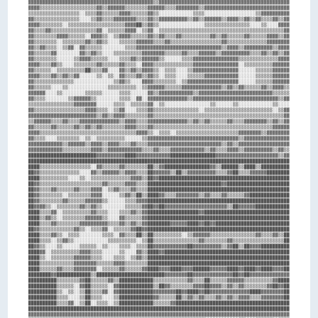
▓▓▓▓▓▓▓▓▓▓▓▓▓▓▓▓▓▓▓▓▓▓▓▓▓▓▓▓▓▓▓▓▓▓▓▓▓▓▓▓▓▓▓▓▒▒▓▓▓▓▓▓▓▓▓▓▓▓▓▓▓▓▓▓▓▓▓▓▓▓▓▓▓▓▓▓▓▓▓▓▓▓▓▓▓▓▓▓▓▓▓▓

▓▓▓▓▒▒▒▒▒▒▒▒▒▒▒▒▒▒▒▒▒▒▒▒▓▓▒▒▓▓▓▓▓▓▒▒▒▒▒▒▒▒▓▓▓▓▓▓▒▒▒▒▓▓▓▓▓▓▓▓▒▒▓▓▓▓▓▓▓▓▓▓▓▓▓▓▓▓▓▓▓▓▓▓▓▓▓▓▓▓▓▓

▒▒▒▒▒▒▒▒▒▒▒▒▒▒▒▒▒▒░░▒▒▒▒▓▓▒▒▒▒▒▒▓▓▓▓▒▒▒▒▒▒▓▓▒▒░░░░░░░░░░░░▒▒▒▒░░░░░░░░░░░░░░░░░░▒▒▓▓▓▓▓▓▓▓▓▓

▓▓▒▒▒▒▒▒▒▒▒▒▒▒▒▒▒▒░░░░▒▒▓▓▒▒▒▒▓▓▓▓▓▓▓▓▒▒▒▒▓▓▒▒▓▓▓▓▓▓▓▓▓▓▒▒▓▓▒▒▓▓▓▓▓▓▒▒▓▓▓▓▒▒▓▓▒▒▓▓▒▒▒▒▓▓▒▒▓▓

▓▓▓▓▒▒▒▒▒▒▒▒░░▒▒▒▒▒▒▒▒▒▒▒▒▒▒▒▒▒▒▒▒▓▓▓▓██▒▒▓▓▒▒░░░░░░░░░░░░░░░░▒▒▒▒▒▒▒▒▒▒▒▒▒▒▒▒░░░░▒▒░░░░▓▓▓▓

▓▓▒▒▒▒▓▓▒▒▒▒▒▒▒▒▒▒▒▒▒▒▒▒▓▓░░▒▒▒▒▒▒▓▓▓▓░░▒▒▓▓░░▒▒▒▒▒▒▒▒▒▒▒▒▒▒▒▒▒▒▒▒▒▒▒▒▒▒▒▒▒▒▒▒▒▒▒▒▒▒▒▒▒▒▒▒▓▓

▓▓▒▒▒▒▒▒▒▒▓▓▓▓▒▒▒▒▒▒░░▓▓▓▓▒▒░░▒▒▓▓▓▓▒▒▒▒▒▒▓▓▒▒▓▓▒▒▒▒▓▓▒▒▒▒▒▒▒▒▒▒▓▓▒▒▓▓▒▒▒▒▒▒▓▓▒▒▒▒▒▒▓▓▓▓▒▒▓▓

▓▓▒▒▒▒▒▒▒▒░░▒▒▒▒▒▒▒▒▓▓▒▒▓▓▒▒░░░░▒▒▒▒▒▒▓▓▓▓▓▓▒▒▒▒▓▓▒▒▒▒▒▒▒▒▒▒▒▒▒▒▒▒▒▒▓▓▒▒▒▒▒▒▒▒▒▒▒▒▒▒▓▓▓▓▓▓▓▓

▓▓▒▒▓▓▒▒▒▒░░▒▒▓▓░░▓▓▒▒▒▒▒▒░░░░░░░░▒▒▒▒▓▓▓▓▓▓▓▓▓▓▓▓▓▓▓▓▓▓▓▓▓▓▓▓▓▓▓▓▓▓▒▒▓▓▓▓▒▒▓▓▓▓▓▓▓▓▓▓▒▒▓▓▓▓

▓▓▒▒▒▒▒▒▓▓░░░░░░░░▓▓▒▒▓▓▒▒░░░░▒▒▒▒▒▒▒▒▒▒▓▓▓▓▓▓▓▓▒▒▒▒▒▒▓▓▒▒▒▒▓▓▓▓▓▓▒▒▓▓▓▓▓▓▓▓▓▓▒▒▒▒▓▓▒▒▓▓▒▒▓▓

▓▓▒▒▒▒▒▒▒▒░░░░░░▒▒▓▓▓▓▒▒▒▒▒▒░░░░▒▒▒▒▓▓▒▒▓▓▓▓▓▓▒▒░░░░░░▒▒▒▒▓▓▓▓▓▓▓▓▓▓▓▓▓▓▓▓▒▒▒▒▒▒▒▒▒▒▒▒▒▒▓▓▓▓

▓▓▓▓▒▒▒▒▓▓▒▒░░░░▒▒▒▒▒▒▒▒▓▓▒▒▒▒▒▒▓▓▒▒▒▒░░▓▓▓▓▒▒▒▒▒▒▒▒▒▒▒▒▒▒▓▓▓▓▓▓▓▓▓▓▓▓▓▓▓▓░░▒▒▒▒▒▒▒▒▒▒▓▓▓▓▓▓

▓▓▒▒▒▒▒▒░░▒▒▒▒▒▒▒▒▒▒██▒▒▒▒▓▓░░░░▓▓▒▒▓▓▒▒▓▓▓▓▒▒░░▒▒▒▒░░░░▒▒▓▓▓▓▓▓▓▓▓▓▓▓▓▓▓▓░░░░░░▒▒▒▒▒▒▓▓▓▓▓▓

▓▓▓▓▒▒▒▒▓▓▒▒▓▓▒▒▓▓░░░░░░▒▒░░▒▒░░▓▓▒▒▒▒▓▓▒▒▓▓▒▒░░▒▒▒▒░░░░▒▒▒▒▒▒▓▓▓▓▓▓▓▓▓▓▓▓░░░░░░▒▒▒▒▒▒▓▓▓▓▓▓

▓▓▒▒▒▒▒▒▒▒▒▒▒▒▒▒░░░░░░░░░░░░░░▒▒▓▓▒▒░░░░▓▓▓▓▒▒▒▒▒▒▒▒░░▒▒▓▓▓▓▓▓▓▓▓▓▓▓▓▓▓▓▓▓░░░░░░▒▒▒▒▒▒▓▓▓▓▓▓

▓▓▒▒▒▒▒▒░░░░▒▒░░░░░░░░░░░░░░▒▒▒▒▒▒▒▒▒▒░░▒▒▓▓▓▓▓▓▒▒▒▒▒▒▓▓▓▓▓▓▓▓▓▓▓▓▓▓▒▒▓▓▒▒▓▓▒▒▒▒▒▒▓▓▒▒▓▓▓▓▒▒

▓▓▓▓▓▓░░░░▒▒░░░░░░░░▒▒▒▒▒▒░░░░░░▒▒▒▒░░░░░░▓▓▒▒▓▓▓▓▓▓▓▓▓▓▓▓▒▒▓▓▓▓▓▓▓▓▓▓▓▓▓▓▓▓▓▓▓▓▓▓▓▓▓▓▒▒▒▒▒▒

▓▓▒▒▒▒░░░░░░░░▒▒▓▓▓▓▓▓▒▒░░░░░░░░▒▒▒▒░░▓▓░░▓▓▓▓▓▓▓▓▓▓▓▓▓▓▒▒▓▓▓▓▓▓▓▓▓▓▓▓▓▓▓▓▓▓▓▓▓▓▓▓▓▓▓▓▓▓▒▒▓▓

▒▒▒▒▒▒▒▒▒▒▒▒▒▒▒▒▓▓▓▓▓▓▓▓░░░░░░▒▒▒▒░░▒▒▒▒▒▒▓▓░░▒▒░░░░░░░░░░░░░░░░▒▒░░░░░░▒▒░░░░░░░░░░░░▒▒░░░░

▓▓▒▒▒▒▒▒▒▒▒▒▒▒▒▒▒▒▒▒▓▓▓▓▒▒▒▒░░▒▒▓▓░░░░▒▒▒▒▓▓▒▒▒▒▒▒▒▒▒▒▒▒▒▒▒▒░░▒▒▒▒▒▒▒▒▒▒▒▒▒▒▒▒▒▒▒▒▒▒▒▒░░▒▒▓▓

▓▓▓▓▓▓▓▓▓▓▓▓▓▓▓▓▓▓▓▓▓▓▓▓▒▒▓▓▒▒▓▓▓▓▒▒▒▒▒▒▒▒▓▓▒▒▒▒▒▒▒▒▒▒▒▒▒▒▒▒▒▒▒▒▒▒▒▒▒▒▒▒▒▒▒▒▒▒▒▒▒▒▒▒▒▒▒▒▒▒▓▓

▒▒▓▓▓▓▓▓▒▒▒▒▓▓▒▒▒▒▓▓▓▓▓▓▓▓▓▓▓▓▓▓▒▒▓▓▓▓▒▒▒▒▓▓▓▓▓▓▓▓▓▓▓▓▓▓▒▒▓▓▒▒▓▓▒▒▒▒▒▒▓▓▒▒▒▒▓▓▓▓▓▓▓▓▒▒▓▓▒▒▓▓

▓▓▒▒▒▒▒▒▓▓▒▒▒▒▒▒▓▓▒▒▓▓▒▒▓▓▒▒▒▒▒▒▒▒▓▓▓▓▒▒▒▒▓▓▒▒▒▒▒▒▒▒▒▒▒▒▒▒▒▒▒▒▒▒▒▒▒▒▒▒▒▒▒▒▒▒▒▒▒▒▒▒▒▒▒▒▓▓▓▓▓▓

▓▓▓▓▒▒▒▒▒▒▒▒▒▒▒▒▒▒▒▒▒▒▒▒▒▒▒▒▒▒▒▒▒▒▒▒▒▒▓▓▓▓▒▒░░▒▒▒▒░░▒▒▒▒▒▒▒▒▒▒▒▒▒▒▒▒▒▒▒▒▒▒▓▓▓▓▓▓▓▓▒▒▓▓▓▓▓▓▓▓

▓▓▒▒▒▒░░░░▒▒▒▒▒▒▒▒░░▒▒░░▒▒▒▒▒▒▒▒▒▒░░░░░░▒▒▓▓▓▓▓▓▓▓▓▓▓▓▓▓▓▓▓▓▓▓▓▓▓▓▓▓▓▓▓▓▓▓▒▒▓▓▓▓▓▓▓▓▓▓▓▓▓▓▓▓

▓▓▓▓▓▓▓▓▓▓▓▓▒▒▓▓▓▓▓▓▒▒▓▓▓▓▒▒▓▓▓▓▒▒▒▒▓▓▒▒▒▒▓▓▓▓▓▓▓▓▓▓▓▓▓▓▓▓▓▓▓▓▓▓▓▓▓▓▒▒▓▓▒▒▓▓▓▓▓▓▓▓▓▓▓▓▓▓▓▓▓▓

▓▓▓▓▓▓▓▓▓▓▓▓▒▒▒▒▒▒▒▒▒▒▓▓▓▓▒▒▓▓▓▓▓▓▓▓▓▓▓▓▒▒▒▒▓▓▒▒▒▒▓▓▓▓▓▓▓▓▓▓▓▓▒▒▓▓▒▒▒▒▓▓▓▓▒▒▓▓▓▓▓▓▓▓▓▓▒▒▓▓▒▒

████████████████████████▓▓▓▓▓▓▓▓▓▓████▓▓▓▓▓▓▓▓▓▓▓▓████████████████▓▓▓▓▓▓▓▓▓▓▓▓▓▓▓▓▓▓▓▓▓▓▒▒▓▓

████████████████████████████████████████████████████████████████████████████████████████████

████▒▒▒▒▒▒▒▒▒▒▒▒▒▒▒▒▒▒░░▓▓▒▒▒▒▒▒▓▓▒▒▒▒▒▒▒▒██▒▒▓▓████████████████▓▓▒▒██████▒▒████▒▒██████████

██▓▓▒▒▒▒▒▒▒▒▒▒▒▒▒▒░░░░▓▓▒▒▓▓▓▓▓▓▒▒▓▓▓▓▒▒▒▒██▓▓▓▓▓▓▒▒██▒▒▓▓▓▓▓▓▓▓▓▓▒▒▒▒▓▓██▒▒▒▒▓▓▓▓▓▓████████

████▒▒▒▒▒▒▒▒▒▒░░░░▒▒░░▒▒▒▒▒▒▒▒▒▒▒▒▒▒▓▓▓▓▒▒██▓▓██████████████████████████████████████████████

██▓▓▒▒▒▒▒▒▒▒▒▒▒▒▒▒▒▒▒▒▒▒▒▒▓▓▒▒▒▒▒▒▓▓▓▓▒▒▒▒██████████████████████████▓▓██████████████████████

██▓▓▒▒▒▒▓▓▒▒▒▒▒▒▓▓▒▒▒▒▓▓▓▓░░▒▒▓▓▒▒▒▒▓▓▒▒▒▒██████████████████████████████████████████████████

██▓▓▒▒▒▒▒▒▒▒░░▒▒▒▒▒▒▒▒▓▓▓▓░░░░░░▒▒▓▓▒▒██▒▒████▓▓▒▒▒▒▓▓▓▓▓▓▓▓▒▒▓▓▒▒▒▒▓▓▒▒▒▒▒▒▓▓██████████████

██▓▓▒▒▒▒▒▒▒▒▓▓▒▒▒▒▒▒▓▓▓▓▓▓▒▒░░░░░░▒▒▒▒▓▓▓▓██████████████████████████████████████████████████

██▓▓▓▓▒▒░░▒▒▒▒▒▒▒▒▓▓▒▒▓▓▒▒░░░░░░░░▒▒▒▒▒▒▓▓██▓▓██▓▓▓▓▓▓▓▓▓▓▓▓▓▓▓▓▓▓▓▓▓▓▒▒██▓▓▓▓▓▓████████████

████▒▒▒▒▓▓░░▒▒▒▒▒▒▒▒▒▒▓▓▒▒▒▒░░░░▒▒▒▒▓▓▒▒▓▓██████████████████▓▓██████████████████████████████

████▒▒▓▓▒▒░░▒▒▒▒▒▒▒▒▓▓▓▓▓▓▒▒░░░░▓▓▒▒▒▒▒▒▓▓██████████████████████████████████████████████████

████▒▒▒▒▓▓▒▒▒▒▒▒▒▒▓▓▓▓▓▓▓▓▓▓▒▒▒▒▓▓▒▒▓▓▒▒▓▓████████▓▓▓▓▓▓████▓▓██▓▓██████████████████████████

██▓▓▒▒▒▒▒▒▒▒▒▒▒▒▓▓▒▒░░▒▒▒▒▓▓░░▒▒▒▒▒▒▓▓██▓▓██████████████████████████████████████████████████

████▒▒▒▒▓▓▒▒░░▒▒▒▒░░░░░░░░▒▒▒▒░░▓▓▒▒▒▒██▒▒██▒▒▒▒▒▒▒▒▒▒░░▒▒▓▓▓▓▓▓▒▒▒▒▒▒▒▒▒▒▒▒▒▒▒▒▓▓▒▒▒▒▓▓▒▒██

████▒▒▒▒░░▒▒▓▓▒▒░░░░░░░░░░░░▒▒▒▒▒▒▒▒▒▒░░▒▒██▒▒▒▒▒▒▒▒▒▒▒▒▒▒▒▒▓▓▒▒▒▒▒▒▒▒▓▓▒▒▒▒▒▒▒▒▒▒▒▒▒▒▒▒▒▒██

██▓▓▒▒░░░░▒▒░░░░░░▒▒▒▒▒▒░░▒▒░░░░▒▒▒▒░░▒▒▒▒██▓▓▓▓▓▓▓▓▓▓▓▓██▓▓▓▓▓▓▓▓▓▓▒▒▓▓██▒▒██▓▓▓▓██████████

████▓▓░░▒▒▒▒▒▒▒▒▒▒▓▓▓▓▒▒▒▒░░░░░░▒▒░░░░▓▓▒▒████▓▓████████████████████████████████████████████

████▒▒░░▒▒▒▒▒▒▒▒▓▓▓▓▓▓▒▒▒▒░░░░▒▒▒▒░░▒▒▓▓▒▒██████████████████████████████████████████████████

████▒▒▒▒▒▒▒▒▒▒▒▒▓▓▓▓▓▓▓▓▒▒▒▒▒▒▓▓▓▓▒▒▒▒▒▒▒▒██████████████████████████████████████████████████

████▒▒▒▒▒▒▓▓▒▒▒▒▓▓▓▓▓▓▓▓░░▒▒▒▒▒▒▓▓▒▒▒▒▒▒▓▓████▓▓▓▓████▓▓▓▓██████▓▓▓▓▓▓████▓▓████▓▓████▓▓▓▓██

████████▓▓████████████▒▒████████████████████████▓▓▓▓▓▓▓▓██▓▓▓▓▓▓▓▓▓▓▓▓▓▓██▓▓██▓▓▓▓▓▓▓▓▓▓▓▓▓▓

██████████▒▒▒▒▒▒▒▒▓▓██▒▒▒▒▒▒▓▓▒▒████████████▒▒▒▒▒▒▒▒▒▒▒▒▓▓▒▒▒▒██▒▒▒▒▒▒▓▓▓▓▓▓▒▒▒▒▒▒▒▒▒▒▓▓████

██████████▒▒▒▒▒▒░░▓▓██▒▒▒▒▒▒░░▓▓████████████▒▒██▓▓▒▒▒▒▒▒▒▒▓▓▓▓██▓▓▓▓▒▒▓▓▒▒▓▓▒▒▒▒▒▒▒▒▓▓██▓▓██

██████████▒▒░░▒▒░░▒▒██▒▒▒▒▓▓░░▓▓████████████▓▓▓▓▓▓▓▓██▓▓████▓▓██▓▓▓▓▓▓▓▓▓▓▓▓▓▓████▓▓▓▓▓▓▓▓██

██████████▒▒▒▒░░░░▒▒██▒▒▒▒░░░░▒▒████████████▓▓▒▒▒▒▒▒██▒▒▓▓▒▒▓▓▒▒▒▒▓▓▒▒▓▓▒▒▓▓▓▓▒▒▒▒▓▓▓▓▓▓▓▓██

██████████▒▒▒▒▓▓░░▒▒██░░▒▒▒▒░░▒▒████████████▒▒▒▒▒▒▓▓████████████████████████████████████████

████████████████████████████████████████████████████████████████████████████████████████████

▓▓▓▓▓▓▓▓▓▓▓▓▓▓▓▓▓▓▓▓▓▓▓▓▓▓▓▓▓▓▓▓▓▓▓▓▓▓▓▓▓▓▓▓▓▓▓▓▓▓▓▓▓▓▓▓▓▓▓▓▓▓▓▓▓▓▓▓▓▓▓▓▓▓▓▓▓▓▓▓▓▓▓▓▓▓▓▓▓▓▓▓
