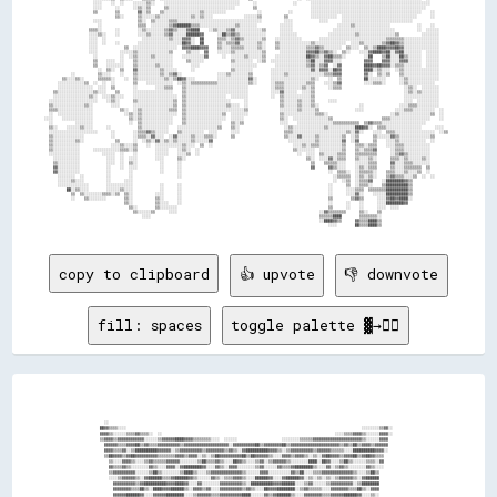
copy to clipboard
👍 upvote
👎 downvote
fill: spaces
toggle palette ▓→✊🏽
                                                                                                                                                      
                                                                                                                                                      
                                                                                                                                                      
                                                                                                                                                      
                                                                                                                                                      
          ░░                                                                                                                                          
        ██▓▓▒▒▒▒░░░░                                                                                                          ░░░░░░░░▒▒▓▓░░          
        ▓▓▓▓▒▒░░░░░░▒▒▒▒▓▓▒▒▒▒░░  ░░                                                                              ░░░░▒▒▒▒▓▓▓▓▒▒░░░░░░▓▓▓▓░░          
        ▒▒▓▓▓▓▒▒▓▓▓▓▓▓▓▓▓▓▓▓░░░░░░▒▒▓▓▓▓▓▓████▓▓▓▓▒▒▒▒▒▒▒▒░░░░  ░░░░░░                    ░░░░░░░░▒▒▒▒▒▒▓▓▓▓▓▓▓▓▓▓▓▓▓▓▓▓▓▓▓▓▓▓▒▒░░░░░░▓▓▓▓            
          ▓▓▓▓▓▓▒▒▒▒▓▓▓▓██▒▒▓▓▒▒▒▒▓▓▓▓▓▓▓▓▓▓▒▒▓▓▓▓▓▓▓▓▓▓▓▓▓▓▓▓▓▓▓▓░░▓▓▓▓▓▓▓▓▓▓██▒▒▓▓▓▓▓▓▓▓██▒▒▓▓▓▓▓▓▓▓▓▓▓▓▓▓▓▓▓▓▓▓▓▓▒▒▓▓▒▒██▒▒▓▓▓▓▒▒▓▓▓▓▓▓            
          ▓▓▓▓▒▒▒▒▓▓░░▒▒██████████▓▓▓▓▓▓░░▒▒▓▓▓▓▓▓▓▓▓▓▒▒▓▓▓▓▓▓▓▓▒▒▓▓▒▒░░▓▓██████████▓▓▓▓▒▒░░▒▒▓▓▓▓▓▓▓▓▓▓▒▒▓▓▓▓▓▓▒▒▒▒▒▒░░░░██████████▓▓▓▓░░            
          ▒▒██▓▓▓▓▒▒▓▓██▓▓▓▓▓▓▓▓▓▓▒▒▒▒▒▒▒▒▓▓▓▓▒▒▓▓▓▓░░▒▒░░▒▒██▓▓▓▓▓▓▓▓▓▓██▒▒██▓▓▓▓▓▓▒▒░░░░▓▓▓▓▒▒▓▓▓▓▒▒░░▒▒░░▓▓██▓▓▓▓▒▒▓▓▓▓██▒▒▓▓██▓▓▒▒▒▒              
            ▒▒░░░░▓▓▓▓▒▒░░░░▒▒▓▓▒▒▒▒▒▒▓▓▓▓▓▓░░░░░░░░▒▒██▒▒▒▒▓▓▒▒░░░░██▓▓▒▒░░░░▒▒▓▓░░▒▒▓▓▓▓▓▓▒▒░░░░░░░░████░░██▓▓░░░░▒▒██▒▒░░░░░░▒▒▒▒░░▓▓              
            ▓▓▒▒▒▒▓▓▒▒░░░░░░░░▓▓▒▒░░░░▓▓▓▓░░▓▓████████▓▓░░░░▓▓▒▒░░▓▓▓▓░░░░░░░░▒▒▓▓░░░░░░▓▓▒▒▒▒▓▓████████▒▒░░░░▓▓░░▒▒▓▓▒▒░░░░░░░░▓▓▒▒░░░░              
            ▒▒▓▓▓▓▓▓▓▓▓▓░░░░░░▒▒██▒▒░░░░░░░░▒▒████▒▒░░░░▒▒▓▓▓▓▓▓▓▓▓▓▓▓▓▓▒▒░░░░░░▓▓▓▓░░░░░░░░░░▓▓▒▒██░░░░▒▒▒▒▓▓▓▓▓▓▓▓▓▓▓▓▓▓▒▒░░░░▒▒██▒▒                
            ░░░░▒▒▓▓▓▓▓▓▒▒░░▓▓██████▒▒▒▒▓▓██████▓▓▒▒░░░░░░▓▓▒▒░░▒▒▒▒▓▓▓▓▒▒░░░░██████▓▓░░░░▓▓██████▓▓░░▒▒░░▒▒░░▒▒░░▒▒▓▓▓▓▓▓▒▒░░▓▓██████                
              ▓▓▓▓▓▓▓▓▓▓▒▒▓▓██████████▓▓▓▓████▓▓░░░░▓▓░░░░░░░░▓▓▓▓▓▓▓▓▓▓▒▒░░██████████▓▓▓▓██████░░░░▒▒▓▓░░░░░░▒▒▓▓▓▓▓▓▓▓▓▓░░▒▒████████                
              ▓▓▓▓▓▓▓▓▒▒▒▒██▒▒░░████▓▓▓▓██████▒▒░░▓▓▓▓▒▒▓▓░░░░▓▓▓▓▓▓▓▓▓▓▒▒▓▓▒▒░░░░██▓▓▓▓████████░░▒▒▓▓▒▒▒▒▒▒░░░░▓▓▓▓▓▓▓▓▒▒▒▒██▒▒░░▓▓▓▓                
              ▓▓▓▓▓▓██████▓▓░░░░▓▓▓▓▓▓████████░░░░▒▒▓▓▓▓▓▓▒▒▒▒▓▓▓▓▓▓▓▓▓▓████░░░░░░▓▓▒▒▓▓██████▒▒░░░░▓▓▓▓▓▓▓▓▒▒▒▒▓▓▓▓▓▓██████▓▓░░░░▒▒░░                
              ░░██████████▓▓░░░░▓▓▒▒▓▓██████▓▓░░░░▒▒▓▓▓▓▓▓▓▓▒▒░░▒▒██████████░░░░▒▒▒▒▓▓▓▓██████░░░░▒▒▓▓▓▓▓▓▓▓▓▓░░░░████████████░░░░▓▓                  
              ░░██████▓▓▒▒░░░░░░▒▒▒▒░░▓▓██████▓▓░░██▓▓██▒▒░░▒▒████████▓▓▓▓░░░░░░░░░░▒▒░░▓▓██████▒▒▒▒██▓▓██░░▓▓░░████████▓▓▓▓░░░░░░░░                  
                ▒▒▓▓▓▓▓▓▒▒░░░░▒▒▓▓▓▓▒▒░░░░▓▓██████▒▒████▓▓░░░░▒▒▒▒▒▒▓▓▓▓▓▓░░░░░░▓▓▓▓▒▒▒▒░░░░████████░░████░░░░░░▒▒░░▓▓▓▓▓▓▒▒░░░░░░▓▓                  
                ▓▓▒▒▒▒▓▓▓▓▒▒░░▒▒░░▒▒████░░░░▒▒░░░░░░░░██░░▒▒▓▓░░░░▒▒▒▒▒▒▓▓▓▓░░▒▒▒▒░░▓▓██▓▓░░░░░░░░░░░░░░▓▓░░▓▓▒▒░░▒▒░░▒▒▒▒▓▓▒▒░░▒▒░░                  
                ▒▒▒▒▒▒▒▒▓▓▒▒▒▒▒▒████▒▒░░░░▓▓▒▒▒▒▒▒▒▒▒▒░░░░▓▓▒▒░░▒▒░░▒▒░░▒▒▓▓░░▒▒▒▒████▒▒░░▒▒▒▒▒▒▒▒░░▓▓░░░░▒▒▓▓░░░░▒▒░░▒▒░░▓▓▓▓░░░░▓▓                  
                ▓▓▓▓▓▓░░▒▒░░▓▓██████▒▒▒▒▓▓▓▓▓▓▓▓▓▓▓▓▒▒▒▒▓▓▓▓░░░░░░▓▓▓▓▒▒░░▒▒▒▒████████░░▓▓▓▓▓▓▓▓▓▓▓▓▓▓░░▓▓▓▓▓▓░░░░▒▒▓▓▓▓░░░░░░▓▓████                  
                ▒▒▓▓▓▓▒▒░░▒▒██████▒▒▒▒▒▒▓▓▓▓▓▓▓▓▓▓▒▒▒▒▓▓▓▓▓▓▒▒░░░░▓▓▓▓▓▓░░▒▒▒▒████▒▒░░▒▒▓▓▓▓▓▓▓▓▓▓▓▓▒▒▓▓▓▓▓▓▓▓░░░░▓▓▓▓▓▓▒▒░░▒▒████▓▓                  
                ▒▒▓▓▓▓▓▓▓▓▓▓████▓▓▓▓░░▒▒▓▓▓▓░░▓▓▒▒▒▒▓▓██▓▓▓▓░░░░▓▓▓▓▓▓▓▓▒▒▓▓██████▓▓▒▒░░▒▒▓▓▓▓▒▒▒▒▒▒░░██▓▓▓▓▓▓░░▒▒▓▓▓▓▓▓▓▓▓▓▓▓████▓▓                  
                ░░▓▓▓▓▒▒▓▓▓▓██████▒▒▒▒░░▒▒▓▓▒▒░░░░░░░░██▓▓▓▓▓▓▒▒▓▓▓▓▓▓▒▒▓▓▓▓████████▒▒░░░░▒▒▒▒░░░░░░░░▒▒██▓▓▓▓▓▓▓▓▓▓▓▓▓▓▒▒▓▓▓▓██████                  
                ░░▒▒░░▒▒▓▓▓▓▓▓▓▓████▒▒▒▒▓▓░░░░▒▒▓▓▓▓░░▒▒████▓▓▓▓▓▓▒▒▒▒░░▒▒▓▓▓▓▓▓▓▓██▓▓░░▓▓▓▓░░░░▒▒▓▓▒▒░░████▓▓▓▓▓▓▒▒▒▒░░░░▓▓▓▓▓▓▓▓▓▓                  
                  ░░░░▒▒▓▓▓▓▓▓▒▒░░▒▒▓▓▓▓▓▓▓▓▒▒▓▓▓▓▓▓░░▒▒████▒▒▓▓░░░░░░░░▒▒▓▓▓▓▓▓░░░░░░▒▒▓▓▓▓▓▓▒▒▓▓▓▓▒▒░░▓▓██▓▓▒▒▒▒░░░░░░░░▒▒▓▓▓▓▒▒░░                  
                  ░░▒▒▒▒▓▓▒▒▒▒░░░░░░▓▓▓▓▓▓▓▓▓▓▒▒░░░░░░▒▒▓▓▓▓▓▓░░░░░░░░▒▒░░▓▓░░▒▒░░░░▒▒▓▓▓▓▓▓▓▓▓▓░░░░░░▒▒▓▓▓▓▓▓▒▒░░░░░░▒▒▒▒▓▓▓▓▒▒░░░░                  
                  ▓▓▓▓▓▓▓▓▒▒░░░░░░▒▒▓▓▓▓██████▓▓▓▓░░▓▓▓▓▓▓▓▓▓▓▒▒░░▓▓▓▓▓▓▓▓▓▓▒▒░░░░░░▓▓▓▓▓▓██████▓▓▒▒▒▒▓▓▓▓▓▓▓▓▒▒▒▒▒▒▓▓▓▓▓▓▓▓▒▒░░░░░░                  
                  ▒▒▓▓▓▓██▒▒▓▓▒▒▒▒▓▓▓▓▓▓████▒▒▓▓▓▓▓▓▓▓▓▓▓▓▓▓▓▓▓▓▓▓░░▓▓▓▓██▓▓▒▒██░░▒▒▓▓▓▓▓▓██▒▒▒▒▓▓▓▓▓▓▓▓▓▓▓▓▓▓▓▓▓▓▓▓░░▓▓▓▓██▒▒▒▒▓▓░░                  
                  ▓▓▒▒▒▒██████████▓▓▓▓▓▓░░▒▒▓▓▓▓▓▓▓▓▓▓▒▒▓▓▓▓▓▓▓▓▒▒▒▒▒▒░░▓▓████████▓▓▓▓▓▓▒▒░░▒▒▓▓▓▓▓▓▓▓▓▓▒▒▓▓▓▓▓▓▒▒▒▒▒▒▒▒░░██████████                  
                  ▒▒▓▓▓▓██▓▓████▓▓▓▓▒▒▒▒▒▒▓▓▓▓▒▒▓▓▓▓░░░░░░▒▒██▓▓▓▓▓▓▒▒▒▒████████▓▓▓▓▓▓░░▒▒▒▒▓▓▒▒▒▒▓▓▒▒░░▒▒░░▓▓██▓▓▓▓▒▒▓▓▓▓██▓▓████▒▒                  
                  ▓▓██▓▓░░░░▒▒▓▓▒▒▒▒▒▒▓▓▓▓▓▓░░░░▒▒░░▒▒██░░▓▓▓▓▒▒▒▒░░▓▓▓▓▓▓░░░░▒▒▓▓░░▒▒▒▒▓▓▓▓▒▒░░░░░░░░████░░██▓▓▒▒░░▒▒██▓▓▒▒░░░░▒▒▒▒                  
                  ▓▓▓▓░░▒▒░░▒▒▓▓▒▒▒▒▒▒▓▓▓▓░░▒▒██████████░░░░▓▓░░░░▓▓▓▓▒▒░░░░░░▒▒▓▓░░░░▒▒▓▓▒▒░░▓▓████████▓▓░░░░▓▓░░░░▓▓▓▓░░░░░░░░▓▓▒▒                  
                  ▓▓▓▓▓▓▒▒▒▒░░▓▓██▒▒░░░░░░░░▒▒████▒▒▒▒░░▒▒▓▓▓▓▒▒▓▓▓▓▓▓▓▓▒▒░░░░░░▓▓▓▓░░░░░░░░░░▒▒▓▓██▒▒░░░░▒▒▓▓▓▓▒▒▓▓▓▓▓▓▓▓░░░░░░▒▒██                  
                  ▓▓▓▓▓▓▒▒░░████████▒▒░░▓▓██████▓▓▒▒░░░░▒▒▓▓▒▒▒▒░░▒▒▓▓▓▓▒▒░░░░▓▓████▓▓░░░░▓▓██████▒▒░░░░░░▓▓░░▓▓░░▒▒▒▒▓▓▓▓▒▒░░▒▒████                  
                  ▓▓▓▓▓▓▒▒▓▓██████████▓▓▓▓████▓▓░░░░▓▓▒▒░░▒▒░░▒▒▓▓▓▓▓▓▓▓▓▓░░██████████▓▓▓▓▓▓████░░░░▒▒▓▓░░▒▒░░░░▓▓▓▓▓▓▓▓▓▓▒▒▒▒██████                  
                  ▓▓▓▓▒▒▒▒██▓▓▒▒████▓▓▓▓██████▒▒░░▓▓▓▓░░▓▓░░░░▓▓▓▓▓▓▓▓▓▓░░▒▒▓▓▒▒▒▒██▓▓▓▓████████░░░░▓▓░░▒▒▒▒░░▒▒▓▓▓▓▓▓▓▓▒▒░░██▓▓░░▓▓                  
                  ▓▓▓▓████▒▒░░░░▓▓▓▓▓▓▓▓██████░░░░▓▓▓▓▓▓▓▓▒▒░░▓▓▓▓▓▓▓▓▓▓██▓▓░░░░░░▓▓▓▓▓▓██████▓▓░░░░▓▓▓▓▓▓▓▓▒▒▒▒▓▓▓▓▓▓▓▓████▒▒░░░░▒▒                  
                  ██████████░░░░▓▓▒▒████████▒▒░░░░▒▒▓▓▓▓▓▓▓▓▒▒░░▒▒██████████▒▒░░░░▒▒██████████░░░░░░▓▓▓▓▓▓▓▓▓▓░░▒▒▓▓██████████░░░░▓▓                  
                  ████▓▓▓▓░░░░░░▒▒▒▒░░▓▓██████▓▓░░▓▓▓▓▓▓▒▒▒▒▒▒▓▓██████▓▓▓▓▒▒░░░░░░░░▒▒░░████████░░▒▒▓▓▓▓██░░▓▓░░████████▓▓▓▓░░░░░░░░                  
                  ▓▓▓▓▓▓▒▒▒▒░░▒▒▒▒▓▓▓▓░░▒▒████████▓▓████▓▓░░░░▒▒▓▓▒▒▓▓▓▓▒▒░░░░░░▒▒▓▓▒▒▒▒░░▒▒████████░░████▒▒░░░░▓▓▒▒▓▓▓▓▓▓▒▒░░░░░░▒▒                  
                  ▒▒▓▓▓▓▓▓▒▒░░▓▓▒▒▒▒▓▓██░░░░▒▒░░░░░░░░██░░░░▒▒░░░░▒▒▓▓▒▒▓▓▓▓░░░░▒▒░░▒▒██▓▓░░▒▒░░░░░░░░░░▓▓░░▒▒▒▒░░▒▒▒▒▒▒▓▓▓▓▒▒░░▓▓▒▒                  
                  ▒▒▒▒▒▒▓▓▒▒▒▒▒▒████▓▓░░░░▓▓▒▒░░▒▒▓▓▒▒░░░░▓▓▓▓▒▒▒▒░░░░░░▒▒▓▓░░▒▒░░████▒▒░░▒▒▓▓░░▒▒░░▓▓░░░░▒▒▓▓▒▒░░▒▒░░░░░░▓▓▒▒░░░░▓▓▒▒                
                ░░▓▓▓▓▒▒▒▒░░▓▓██████▒▒▒▒▓▓▓▓▓▓▓▓▓▓▓▓▒▒░░▓▓▓▓░░░░░░▓▓▓▓▒▒░░▒▒░░████████░░▓▓▓▓▓▓▓▓▓▓▓▓▓▓░░▓▓▓▓▓▓░░░░▒▒▓▓▓▓░░▒▒░░▓▓████▒▒                
                ▒▒▓▓▓▓▒▒░░░░▓▓████▒▒░░▒▒▓▓▓▓▓▓▓▓▓▓▓▓░░▓▓▓▓▓▓▒▒░░░░▓▓▓▓▓▓░░░░▒▒████▓▓░░░░▓▓▓▓▓▓▓▓▓▓▓▓▒▒▓▓▓▓▓▓▓▓░░░░▓▓▓▓▓▓░░░░░░▓▓████▒▒                
                ▒▒▓▓▓▓▓▓▓▓▓▓████▒▒▓▓░░▒▒▓▓▓▓▒▒▓▓▓▓▒▒▒▒▓▓▓▓▓▓░░░░▓▓▓▓▓▓▓▓▒▒▓▓▓▓████▒▒▒▒░░▒▒▓▓▓▓▒▒▒▒▓▓░░▓▓▓▓▓▓▓▓░░░░▓▓▓▓▓▓▓▓▒▒▓▓████▓▓▒▒                
                ▓▓▓▓▓▓▓▓▓▓▓▓██████▒▒▒▒░░▒▒▓▓▒▒░░░░░░░░██▓▓▓▓▓▓▒▒▓▓▓▓▓▓▒▒▓▓▓▓████████░░░░░░▒▒▒▒░░░░░░░░▒▒██▓▓▓▓▒▒▓▓▓▓▓▓▓▓▒▒▓▓▓▓██████▒▒                
                ▓▓▓▓▒▒▒▒▓▓▓▓▓▓██████▒▒▒▒▓▓░░░░░░▓▓▓▓░░▓▓██▓▓▓▓▓▓▓▓▒▒▒▒░░▒▒▓▓▓▓▓▓████▓▓░░▒▒▒▒░░░░▒▒▓▓▒▒░░██▓▓▓▓▓▓▓▓▒▒▓▓░░░░▓▓▓▓▓▓██████                
                ▒▒▒▒░░▒▒▓▓▓▓▓▓▒▒░░▒▒▒▒▓▓▓▓▓▓░░▓▓▓▓▓▓▒▒▒▒████▓▓▓▓░░░░░░░░▒▒▓▓▓▓▓▓░░░░▒▒▒▒▓▓▓▓▒▒▒▒▓▓▓▓▓▓░░▓▓████▓▓▒▒░░░░░░░░▓▓▓▓▓▓▒▒░░░░                
                ░░░░▒▒░░▓▓▒▒▓▓▒▒░░░░▓▓▓▓▓▓▓▓▓▓▒▒░░▒▒░░▒▒▓▓▓▓▓▓░░░░░░░░░░░░▓▓░░▒▒░░░░▒▒▓▓▓▓▓▓▓▓▓▓░░░░░░░░▓▓▓▓▓▓▒▒░░░░░░░░░░▒▒▓▓▒▒▒▒░░░░░░              
                ▓▓▓▓▓▓▓▓▓▓▒▒░░░░░░▓▓▓▓▓▓▓▓██████▒▒░░▓▓▓▓▓▓▓▓▓▓▒▒░░▓▓▓▓▓▓▓▓▓▓░░░░░░░░▓▓▓▓▓▓██▓▓██▓▓░░▒▒▓▓▓▓▓▓▓▓▒▒▒▒▒▒▓▓▓▓▓▓▓▓▒▒░░░░░░░░▒▒              
              ░░▒▒▒▒▓▓▓▓██▓▓▒▒▓▓░░▒▒▓▓▓▓▓▓██▒▒▓▓▓▓▓▓▓▓▓▓▓▓▓▓▓▓▓▓▓▓░░▒▒▓▓▓▓▓▓▒▒▓▓░░░░▓▓▓▓▓▓██▓▓░░▓▓▓▓▓▓▓▓▓▓▓▓▓▓▓▓▓▓▓▓░░▓▓▓▓██▒▒▒▒▓▓░░░░▓▓              
              ░░▒▒▒▒▓▓▒▒██████████▓▓▓▓▓▓░░▓▓▓▓▓▓▓▓▓▓▓▓▓▓▓▓▓▓▓▓▓▓░░▒▒▓▓▒▒▒▒████████▓▓▓▓▓▓▒▒▒▒▒▒▓▓▓▓▓▓▓▓▓▓▓▓▓▓▓▓▓▓▒▒░░▒▒▒▒░░██████████▓▓▓▓              
              ▓▓▓▓▓▓▒▒▓▓████████▓▓▓▓▒▒▒▒▒▒▓▓▓▓▒▒▓▓▓▓░░░░░░▓▓██▓▓▓▓▓▓▒▒░░████████▓▓▓▓▓▓▒▒▒▒▒▒▓▓▓▓▓▓▓▓▒▒░░░░▒▒██▓▓▓▓▓▓▓▓▒▒▒▒████████▓▓▓▓▒▒              
              ▒▒░░▒▒████▒▒░░▒▒▓▓▒▒▒▒▒▒▓▓▓▓▓▓░░░░▒▒░░▒▒██░░▓▓██▓▓▒▒░░▓▓▓▓██░░░░▓▓▓▓░░▒▒▒▒▓▓▓▓▒▒░░▒▒▒▒░░▓▓▓▓░░██▓▓▒▒░░░░██▓▓▒▒░░░░▓▓▒▒░░▒▒░░            
              ░░░░▓▓▓▓░░░░░░░░▓▓▒▒▒▒▒▒▓▓▓▓░░░░▓▓████████▒▒░░▓▓▒▒░░▓▓▓▓▒▒░░░░░░▒▒▓▓░░▒▒▒▒▓▓▒▒░░▒▒▓▓████████░░▒▒▓▓░░░░▓▓▓▓░░░░░░░░▓▓▓▓░░▒▒▒▒            
              ▓▓▓▓▓▓▓▓▒▒░░░░░░▓▓██░░░░░░▒▒▒▒▒▒████▓▓▓▓░░▒▒▓▓▓▓▒▒▓▓▓▓▓▓▓▓▒▒░░░░▒▒▓▓▓▓░░░░▒▒░░▒▒▓▓████▓▓▒▒░░▒▒▓▓▓▓▓▓▓▓▓▓▓▓▒▒░░░░░░▒▒██░░░░░░            
            ░░░░▒▒▓▓▓▓▓▓▒▒░░▒▒██████░░░░▒▒██████▓▓▓▓▒▒░░▒▒▓▓▓▓▓▓▒▒▒▒▓▓▓▓▒▒░░▒▒▓▓████▓▓░░░░▓▓████▓▓▒▒░░░░░░▓▓▒▒▓▓░░▒▒▒▒▓▓▓▓▒▒░░▒▒▓▓████░░░░            
            ░░▓▓▓▓▓▓▓▓▓▓▒▒▒▒██████████▓▓▓▓████▓▓▒▒▒▒▓▓▒▒▒▒▒▒▒▒▒▒▓▓▓▓▓▓▓▓▓▓▒▒▓▓████████▓▓▓▓▓▓████▒▒░░▒▒▓▓░░▓▓░░░░▓▓▓▓▓▓▓▓▓▓▓▓░░██████████▓▓░░          
            ▓▓▓▓▓▓▓▓▓▓▒▒▒▒████▓▓████▓▓▓▓██████▓▓▒▒▓▓▓▓▒▒▒▒▒▒▒▒▓▓▓▓▓▓▓▓▓▓▒▒▒▒██▓▓▓▓████▓▓▓▓██████▒▒▒▒▓▓▒▒▒▒▒▒░░▒▒▓▓▓▓▓▓▓▓▒▒░░████▓▓████▓▓▓▓▒▒          
            ▒▒▓▓▓▓▓▓▓▓████▒▒░░░░▓▓▓▓▓▓▓▓██████▒▒▒▒▓▓▓▓▓▓▓▓▒▒░░▒▒▒▒▒▒▓▓▒▒▒▒▒▒░░░░░░▒▒▒▒▒▒▒▒▓▓▓▓▓▓▒▒▒▒▓▓▓▓▓▓▓▓▒▒▒▒▓▓▓▓▓▓▓▓████▒▒░░░░▒▒▓▓▓▓▓▓▓▓          
          ▓▓▒▒▓▓████████████░░░░▓▓░░▒▒░░░░                                                                  ░░░░▒▒▓▓██████████░░░░▓▓▒▒██████          
          ▓▓░░████████░░          