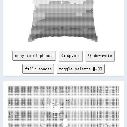
copy to clipboard
👍 upvote
👎 downvote
fill: spaces
toggle palette ▓→✊🏽
▓▓▓▓▓▓▓▓▓▓▓▓▓▓▓▓▓▓▓▓▓▓▓▓▓▓▓▓▓▓▓▓▓▓▓▓▓▓▓▓▓▓▓▓▓▓▓▓▓▓▓▓▓▓▓▓▓▓▓▓▓▓▓▓▓▓▓▓▓▓▓▓▓▓▓▓▓▓▓▓▓▓▓▓▓▓▓▓▓▓▓▓▓▓▓▓▓▓▓▓▓▓▓▓▓▓▓▓▓▓▓▓▓▓▓▓▓▓▓▓▓▓▓▓▓▓▓▓▓▓▓▓▓▓▓▓▓▓▓▓▓▓▓▓▓▓▓▓▓▓▓▓▓▓▓▓▓▓▓▓▓▓▓▓▓▓▓▓▓▓▓▓▓▓▓▓▓▓▓▓▓▓▓▓▓▓▓▓▓▓▓▓▓▓▓▓▓▓▓▓▓▓▓▓▓▓
▓▓▓▓▓▓▓▓▓▓▓▓▓▓▓▓▓▓▓▓▓▓▓▓▓▓▓▓▓▓▓▓▓▓▓▓▓▓▓▓▓▓▓▓▓▓▓▓▓▓▓▓▓▓▓▓▓▓▓▓▓▓▓▓▓▓▓▓▓▓▓▓▓▓▓▓▓▓▓▓▓▓▓▓▓▓▓▓▓▓▓▓▓▓▓▓▓▓▓▓▓▓▓▓▓▓▓▓▓▓▓▓▓▓▓▓▓▓▓▓▓▓▓▓▓▓▓▓▓▓▓▓▓▓▓▓▓▓▓▓▓▓▓▓▓▓▓▓▓▓▓▓▓▓▓▓▓▓▓▓▓▓▓▓▓▓▓▓▓▓▓▓▓▓▓▓▓▓▓▓▓▓▓▓▓▓▓▓▓▓▓▓▓▓▓▓▓▓▓▓▓▓▓▓▓▓
▓▓▓▓▓▓▓▓▓▓▓▓▓▓▓▓▓▓▓▓▓▓▓▓▓▓▓▓▓▓▓▓▓▓▓▓▓▓▓▓▓▓▓▓▒▒▒▒▒▒▓▓▒▒▓▓▓▓▓▓▓▓▒▒▓▓▓▓▓▓▒▒▓▓▓▓▓▓▒▒▓▓▓▓▓▓▒▒▓▓▓▓▓▓▒▒▓▓▓▓▓▓▒▒▒▒▓▓▓▓▒▒▓▓▓▓▓▓▒▒▒▒▒▒▓▓▒▒▒▒▓▓▒▒▓▓▒▒▒▒▓▓▓▓▓▓▒▒▓▓▓▓▓▓▒▒▓▓▓▓▒▒▓▓▒▒▓▓  ▒▒▒▒▒▒▒▒▒▒▒▒  ▒▒░░▒▒  ░░░░░░▓▓▒▒▓▓▓▓
▓▓▓▓▓▓▓▓▓▓▓▓▓▓▓▓▓▓▓▓▓▓▓▓▓▓▓▓▓▓▓▓▓▓▒▒▓▓▓▓▓▓▓▓▒▒▒▒▒▒▒▒▒▒▒▒▒▒▒▒▒▒▒▒▒▒▒▒▒▒▒▒▒▒▒▒▒▒▒▒▒▒▒▒▓▓▓▓██▒▒▒▒▒▒▒▒▒▒▒▒▒▒▒▒▒▒▒▒▒▒▒▒▒▒▒▒▒▒▒▒▒▒▒▒▒▒▒▒▒▒▒▒▒▒▒▒▒▒▒▒▒▒▒▒▒▒▒▒▒▒▓▓▓▓▓▓▓▓▒▒▓▓▓▓▓▓▒▒▓▓▓▓▒▒▒▒▒▒▒▒▒▒▒▒▒▒▒▒▒▒▒▒▒▒░░▓▓▓▓▓▓▓▓
▓▓▒▒▒▒▓▓▓▓  ▓▓▓▓▓▓▓▓▓▓▓▓▓▓▓▓▒▒▓▓▓▓▓▓▓▓▓▓▓▓▓▓▒▒▒▒▒▒▒▒▒▒▒▒▒▒▒▒▒▒▒▒▒▒▒▒▒▒▒▒▒▒▒▒▒▒▒▒▒▒██▒▒▒▒▓▓▒▒▒▒▒▒▒▒▒▒▒▒▒▒▒▒▒▒▒▒▒▒▒▒▒▒▒▒▒▒▒▒▒▒▒▒▒▒▒▒▒▒▒▒▒▒▒▒▒▒▒▒▒▒▒▒▒▒▒▒▒▒▓▓▓▓▓▓▓▓▓▓▓▓▒▒▓▓▓▓▒▒▓▓▓▓▓▓▓▓▓▓▓▓▓▓▓▓▓▓▓▓▓▓▓▓▓▓▓▓▒▒▒▒▓▓
▓▓▓▓▓▓▓▓▓▓▓▓▓▓▓▓▓▓▓▓▓▓▓▓▓▓▓▓▓▓▓▓▓▓▓▓▓▓▓▓▓▓▓▓░░▒▒▒▒▒▒▒▒▒▒▒▒▒▒▒▒▒▒▒▒▒▒▒▒▒▒▒▒▒▒▒▒▒▒▓▓▒▒▒▒▒▒▓▓▒▒▒▒▒▒▒▒▓▓▓▓▓▓▓▓▓▓▒▒▒▒▒▒▒▒▒▒▒▒▒▒▒▒▒▒▒▒▒▒▒▒▒▒▒▒▒▒▒▒▒▒▒▒▒▒▒▒▒▒▒▒▓▓▓▓▓▓▓▓▓▓▓▓▓▓▓▓▓▓▒▒▒▒▒▒▒▒▒▒▒▒▒▒▒▒▒▒▒▒▒▒▒▒▒▒▒▒▒▒▒▒▒▒▒▒
▓▓▒▒▓▓▓▓▓▓▒▒▓▓▓▓▒▒▓▓▓▓▓▓▓▓▓▓▒▒▓▓▓▓▓▓▓▓▓▓▓▓▓▓▒▒▒▒▒▒▒▒▒▒▒▒▒▒▒▒▒▒▒▒▒▒▒▒▒▒▒▒▒▒▒▒▒▒▓▓▒▒▒▒▒▒▒▒▓▓▓▓▓▓▓▓▓▓▓▓▓▓▓▓▓▓▒▒▓▓▓▓▒▒▒▒▒▒▒▒▒▒▒▒▒▒▒▒▒▒▒▒▒▒▒▒▒▒▒▒▒▒▒▒▒▒▒▒▒▒▒▒▓▓▓▓▓▓▓▓▓▓▓▓▓▓▓▓▓▓▓▓██████████████████████████▓▓▒▒▓▓▓▓
▓▓▓▓▓▓▓▓▓▓▒▒▓▓▓▓▒▒▓▓▓▓▓▓▓▓▓▓▒▒▓▓▓▓▓▓▓▓▓▓▓▓▓▓▒▒▒▒▒▒▒▒▒▒▒▒▒▒▒▒▒▒▒▒▒▒▒▒▒▒▒▒▒▒▒▒██▒▒▒▒▒▒▒▒▒▒▒▒▒▒▒▒▒▒▒▒▒▒▒▒▒▒▒▒▒▒▒▒▓▓▓▓▒▒▒▒▒▒▒▒▒▒▒▒▒▒▒▒▒▒▒▒▒▒▒▒▒▒▒▒▒▒▒▒▒▒▒▒▒▒▓▓▓▓▓▓▓▓▒▒▓▓▓▓▓▓▓▓▓▓▓▓▓▓▓▓▓▓▓▓▓▓▓▓▓▓▓▓▓▓▓▓▓▓▓▓▓▓▓▓██▒▒
▓▓▓▓▓▓▓▓▓▓▓▓▓▓▓▓▓▓▓▓▓▓▓▓▓▓▓▓▓▓▓▓▓▓▓▓▓▓▓▓▓▓▓▓▒▒▒▒▒▒▒▒▒▒▒▒▒▒▒▒▒▒▒▒▒▒▒▒▒▒▒▒▒▒▒▒▓▓▒▒▒▒▒▒▒▒▒▒▒▒▒▒▒▒▒▒▒▒▒▒▒▒▒▒▒▒▒▒▒▒▒▒▓▓▒▒▒▒▒▒▒▒▒▒▒▒▒▒▒▒▒▒▒▒▒▒▒▒▒▒▒▒▒▒▒▒▒▒▒▒▒▒▓▓▓▓▓▓▓▓▒▒▓▓▓▓▓▓▓▓▓▓▒▒▓▓▒▒▓▓▓▓▓▓▓▓▓▓▓▓▓▓▓▓▓▓▓▓▓▓▓▓▓▓▓▓
▓▓▒▒▓▓▓▓▓▓▓▓▓▓▓▓░░▓▓▓▓▒▒▓▓▓▓▒▒▓▓▓▓▓▓▓▓▓▓▓▓▓▓▒▒▒▒▒▒▒▒▒▒▒▒▒▒▒▒▒▒▒▒▒▒██▓▓▓▓▒▒██▒▒▒▒▒▒▒▒▒▒▒▒▒▒▒▒▒▒▒▒▒▒▒▒▒▒▒▒▒▒▒▒▒▒▒▒▒▒▓▓▓▓▒▒▒▒▒▒▒▒▒▒▒▒▒▒▒▒▒▒▒▒▒▒▒▒▒▒▒▒▒▒▒▒▒▒▓▓▓▓▓▓▓▓▒▒▓▓▓▓▓▓▓▓▓▓▓▓▓▓▓▓▓▓▓▓▓▓▓▓▓▓▓▓▓▓▓▓▓▓▓▓▓▓▓▓▓▓▓▓
▓▓▓▓▓▓▓▓▓▓▓▓▓▓▓▓▓▓▓▓▓▓▓▓▓▓▓▓▓▓▓▓▓▓▓▓▓▓▓▓▓▓▓▓▒▒▒▒▒▒▒▒▒▒▒▒▒▒▒▒▒▒▒▒▒▒██▓▓▓▓▓▓██▒▒▒▒▒▒▒▒▒▒▒▒▒▒▒▒▒▒▒▒▒▒▒▒▒▒▒▒▒▒▒▒▒▒▒▒▒▒▒▒▓▓▓▓▒▒▒▒▒▒▒▒▒▒▒▒▒▒▒▒▒▒▒▒▒▒▒▒▒▒▒▒▒▒▒▒▓▓▓▓▓▓▓▓▒▒▓▓▓▓▓▓▓▓▓▓▓▓▓▓▒▒▓▓▓▓▓▓▓▓▓▓▓▓▓▓▓▓▓▓▓▓▓▓▓▓▓▓▓▓
▓▓▓▓▓▓▓▓▓▓▓▓▓▓▓▓▓▓▓▓▓▓▓▓▓▓▓▓▓▓▓▓▓▓▓▓▓▓▓▓▓▓▓▓▒▒▒▒▒▒▒▒▒▒▒▒▒▒▒▒▒▒▒▒▒▒██▒▒▒▒▓▓▓▓▒▒▒▒▒▒▒▒▒▒▒▒▒▒▒▒▒▒▒▒▒▒▒▒▒▒▒▒▒▒▒▒▒▒▒▒▒▒▒▒▒▒▓▓▒▒▒▒▒▒▒▒▒▒▒▒▒▒▒▒▒▒▒▒▒▒▒▒▒▒▒▒▒▒▒▒▓▓▓▓▓▓▓▓▒▒▓▓▒▒▓▓▓▓▓▓▓▓▓▓▒▒▒▒▓▓▒▒▒▒▓▓▓▓▒▒▒▒▓▓▒▒▓▓▓▓▓▓▒▒
▓▓▒▒▒▒▓▓▓▓▒▒▓▓▓▓▒▒▓▓▒▒░░▓▓▓▓▒▒▓▓▓▓▓▓▓▓▓▓▓▓▓▓▒▒▒▒▒▒▒▒▒▒▒▒▒▒▒▒▒▒▒▒▒▒▓▓▒▒▒▒▒▒▒▒▒▒▒▒▒▒▒▒▒▒▒▒▒▒▒▒▒▒▒▒▒▒▒▒▒▒▒▒▒▒▒▒▒▒▒▒▒▒▓▓██▓▓▒▒▒▒▒▒▒▒▒▒▒▒▒▒▒▒▒▒▒▒▒▒▒▒▒▒▒▒▒▒▒▒▓▓▓▓▓▓▓▓▒▒▓▓▒▒▓▓▓▓▓▓▓▓▓▓▒▒▓▓▓▓▓▓▓▓▓▓▓▓▓▓▓▓▓▓▓▓▓▓▓▓▓▓▓▓
▓▓▓▓▓▓▓▓▓▓▓▓▓▓▓▓▓▓▓▓▓▓▓▓▓▓▓▓▓▓▓▓▓▓▓▓▓▓▓▓▓▓▓▓▒▒▒▒▒▒▒▒▒▒▒▒▒▒▒▒▒▒▒▒██▒▒▒▒▒▒▒▒▒▒▒▒▒▒▒▒▒▒▒▒▒▒▒▒▒▒▒▒▒▒▒▒▒▒▒▒▒▒▒▒▒▒██████▒▒▒▒▒▒▒▒▒▒▒▒▒▒▒▒▒▒▒▒▒▒▒▒▒▒▒▒▒▒▒▒▒▒▒▒▒▒▓▓▓▓▓▓▓▓▒▒▓▓▒▒▓▓▓▓▓▓▓▓▓▓▓▓▓▓▓▓▓▓▓▓▓▓▓▓▓▓▓▓▓▓▓▓▓▓▓▓▓▓▓▓
▓▓▓▓▓▓▓▓▓▓▒▒▓▓▓▓░░▓▓▓▓▒▒▓▓▓▓▓▓▓▓▓▓▓▓▓▓▓▓▓▓▓▓▒▒▒▒▒▒▒▒▒▒▒▒▒▒▒▒▒▒▒▒██▒▒▒▒▒▒▒▒▒▒▒▒▒▒░░  ░░▒▒▒▒▒▒▒▒▒▒▒▒▒▒▒▒▒▒▒▒▒▒▒▒▓▓▒▒▓▓██▒▒▒▒▒▒▒▒▒▒▒▒▒▒▒▒▒▒▒▒▒▒▒▒▒▒▒▒▒▒▒▒▒▒▓▓▓▓▓▓▓▓▒▒▓▓▒▒▓▓▓▓▓▓▓▓▓▓▒▒▒▒▓▓▒▒▒▒▒▒▒▒▒▒▒▒▒▒▒▒▒▒▒▒▓▓▒▒
▓▓▓▓▓▓▓▓▓▓▒▒▓▓▓▓▒▒▓▓▓▓▓▓▓▓▓▓▓▓▓▓▓▓▓▓▓▓▓▓▓▓▓▓▒▒▒▒▒▒▒▒▒▒▒▒▒▒▒▒▒▒▒▒██▒▒▒▒▒▒▒▒▒▒▒▒▒▒▒▒▒▒  ░░▒▒▒▒▒▒▒▒▒▒▒▒▒▒▓▓▓▓▒▒▒▒▓▓▓▓▒▒██▒▒▒▒▒▒▒▒▒▒▒▒▒▒▒▒▒▒▒▒▒▒▒▒▒▒▒▒▒▒▒▒▒▒▓▓▓▓▓▓▓▓▒▒▓▓▓▓▓▓▓▓▓▓▓▓▓▓▒▒▒▒▓▓▓▓▓▓▓▓▓▓▓▓▓▓▓▓▓▓▓▓▓▓▓▓▓▓
▓▓▓▓▓▓▓▓▓▓▓▓▓▓▓▓▓▓▓▓▓▓▓▓▓▓▓▓▓▓▓▓▓▓▒▒▓▓▓▓▓▓▓▓▒▒▒▒▒▒▒▒▒▒▒▒▒▒▒▒▒▒▒▒██▒▒▒▒▒▒▒▒▒▒▒▒░░  ██▓▓▒▒▒▒░░░░▒▒▒▒▒▒▓▓▓▓▒▒▒▒▒▒▒▒▒▒▒▒██▒▒▒▒▒▒▒▒▒▒▒▒▒▒▒▒▒▒▒▒▒▒▒▒▒▒▒▒▒▒▒▒▒▒▓▓▓▓▓▓▓▓▒▒▓▓▓▓▓▓▓▓▓▓▓▓▓▓▒▒▒▒▒▒▓▓▓▓▓▓▓▓▓▓▓▓▓▓▓▓▓▓▓▓▓▓▓▓
▓▓░░▒▒▓▓▓▓▒▒▓▓▓▓▓▓▓▓▓▓▒▒▓▓▓▓░░▓▓▓▓▓▓▓▓▓▓▓▓▓▓▒▒▒▒▒▒▒▒▒▒▒▒▒▒▒▒▒▒▒▒▓▓▓▓▒▒▒▒░░░░▒▒░░      ██▒▒░░██░░▒▒▓▓██▓▓▒▒▒▒▒▒▒▒▒▒▒▒██▒▒▒▒▒▒▒▒▒▒▒▒▒▒▒▒▒▒▒▒▒▒▒▒▒▒▒▒▒▒▒▒▒▒▓▓▓▓▓▓▓▓▒▒▓▓▓▓▒▒▓▓▓▓▓▓██▒▒▒▒▒▒▒▒▓▓▓▓▒▒▒▒▓▓▓▓▓▓▓▓▓▓▓▓▓▓
▓▓▓▓▓▓▓▓▓▓▓▓▓▓▓▓▓▓▓▓▓▓▓▓▓▓▓▓▓▓▓▓▓▓▓▓▓▓▓▓▓▓▓▓▒▒▒▒▒▒▒▒▒▒▒▒▒▒▒▒▒▒▒▒▒▒██▒▒▒▒░░░░▒▒░░    ██▓▓▓▓▓▓░░░░▒▒▓▓██▓▓▒▒▒▒▒▒▒▒▒▒▓▓▒▒▒▒▒▒▒▒▒▒▒▒▒▒▒▒▒▒▒▒▒▒▒▒▒▒▒▒▒▒▒▒▒▒▒▒▓▓▓▓▓▓▓▓▒▒▓▓▓▓▓▓▓▓▓▓▓▓▓▓▒▒▒▒▒▒▓▓▓▓▓▓▓▓▓▓▓▓▓▓▓▓▓▓▓▓▓▓▓▓
▓▓░░▓▓▓▓▓▓▓▓▓▓▓▓▒▒▓▓▓▓▓▓▓▓▓▓▓▓▓▓▓▓▓▓▓▓▓▓▓▓▓▓▒▒▒▒▒▒▒▒▒▒▒▒▒▒▒▒▒▒▒▒▒▒██▓▓▒▒░░░░▒▒░░    ██▒▒░░░░  ░░  ▓▓██▓▓▒▒▒▒▒▒▒▒▓▓▒▒▒▒▒▒▒▒▒▒▒▒▒▒▒▒▒▒▒▒▒▒▒▒▒▒▒▒▒▒▒▒▒▒▒▒▒▒▓▓▓▓▓▓▓▓▒▒▓▓▓▓▓▓▓▓▓▓▓▓▓▓▓▓▓▓▓▓▓▓▓▓▓▓▓▓▓▓▓▓▓▓▓▓▓▓▓▓▓▓▓▓
▓▓▒▒▒▒▓▓▓▓▓▓▓▓▓▓▓▓▓▓▓▓▓▓▓▓▓▓▓▓▓▓▓▓▓▓▓▓▓▓▓▓▓▓▒▒▒▒▒▒▒▒▒▒▒▒▒▒▒▒▒▒▒▒▓▓▓▓▒▒▒▒░░░░░░░░    ▓▓▒▒      ░░▓▓████▓▓▒▒▒▒▒▒▓▓▒▒▒▒▒▒▒▒▒▒▒▒▒▒▒▒▒▒▒▒▒▒▒▒▒▒▒▒▒▒▒▒▒▒▒▒▒▒▒▒▓▓▓▓▓▓▓▓▒▒▓▓▓▓▓▓▓▓▓▓▓▓▓▓▓▓▓▓▓▓▓▓▓▓▓▓▓▓▓▓▓▓▓▓▓▓▓▓▓▓▓▓▓▓
▓▓▓▓▓▓▓▓▓▓▓▓▓▓▒▒▓▓▓▓▓▓▓▓▓▓▓▓▓▓▓▓▓▓▓▓▓▓▓▓▓▓▓▓▒▒▒▒▒▒▒▒▒▒▒▒▒▒▒▒▒▒▒▒▒▒██▒▒▒▒▒▒▒▒░░░░    ▓▓▒▒      ░░▓▓▓▓██▓▓▒▒▓▓██▒▒▒▒▒▒▒▒▒▒▒▒▒▒▒▒▒▒▒▒▒▒▒▒▒▒▒▒▒▒▒▒▒▒▒▒▒▒▒▒▒▒▓▓▓▓▓▓▓▓▒▒▓▓▓▓▓▓▓▓▓▓▓▓▓▓▓▓▓▓▓▓▓▓▓▓▓▓▓▓▓▓▓▓▓▓▓▓▓▓▓▓▓▓▓▓
▓▓▓▓▓▓▓▓▓▓▓▓▓▓▒▒▒▒▓▓▓▓▓▓▓▓▓▓▓▓▓▓▓▓▓▓▓▓▓▓▓▓▓▓▒▒▒▒▒▒▒▒▒▒▒▒▒▒▒▒▒▒▒▒▒▒▒▒▓▓▒▒▒▒▒▒░░░░              ░░▓▓▓▓▒▒████▒▒▒▒▒▒▒▒▒▒▒▒▒▒▒▒▒▒▒▒▒▒▒▒▒▒▒▒▒▒▒▒▒▒▒▒▒▒▒▒▒▒▒▒▒▒▓▓▓▓▓▓▓▓▒▒▓▓▓▓▓▓▓▓▓▓▓▓▓▓▓▓▓▓▓▓▓▓▓▓▓▓▓▓▓▓▓▓▓▓▓▓▓▓▓▓▓▓▓▓
▓▓▓▓▓▓▓▓▓▓▓▓▓▓▓▓▒▒▒▒▓▓▓▓▓▓▓▓▓▓▓▓▓▓▓▓▓▓▓▓▓▓▓▓▒▒▒▒▒▒▒▒▒▒▒▒▒▒▒▒▒▒▒▒▒▒▒▒▒▒██▒▒▒▒▒▒░░░░  ▒▒▒▒░░░░  ░░▒▒██▓▓▓▓▓▓▒▒▒▒▒▒▒▒▒▒▒▒▒▒▒▒▒▒▒▒▒▒▒▒▒▒▒▒▒▒▒▒▒▒▒▒▒▒▒▒▒▒▒▒▒▒▓▓▓▓▓▓▓▓▒▒▓▓▓▓▓▓▓▓▓▓▓▓▓▓▓▓▓▓▓▓▓▓▓▓▓▓▓▓▓▓▓▓▓▓▓▓▓▓▓▓▓▓▓▓
▓▓▓▓▓▓▓▓▓▓▓▓▓▓▒▒▓▓▓▓▓▓▓▓▓▓▓▓▓▓▓▓▓▓▒▒▓▓▓▓▓▓▓▓▒▒▒▒▒▒▒▒▒▒▒▒▒▒▒▒▒▒▒▒▒▒▒▒▓▓▓▓▓▓▓▓▓▓▓▓▓▓░░░░░░░░░░  ░░▒▒▓▓▓▓▓▓▒▒▒▒▒▒▒▒▒▒▒▒▒▒▒▒▒▒▒▒▒▒▒▒▒▒▒▒▒▒▒▒▒▒▒▒▒▒▒▒▒▒▒▒▒▒▒▒▓▓▓▓▓▓▓▓▒▒▓▓▓▓▓▓▓▓▓▓▓▓▓▓▓▓▓▓▓▓▓▓▓▓▓▓▓▓▓▓▓▓▓▓▓▓▓▓▓▓▓▓▓▓
▒▒██▒▒▒▒▒▒▓▓▒▒▒▒▒▒▓▓▓▓▓▓▓▓▓▓▓▓▓▓▓▓▓▓▓▓▓▓▓▓▓▓▒▒▒▒▒▒▒▒▒▒▒▒▒▒▒▒▒▒▒▒▒▒▒▒██▓▓▓▓▓▓██▒▒▓▓██████████████▓▓▓▓▓▓██▓▓▒▒▒▒▒▒▒▒▒▒▒▒▒▒▒▒▒▒▒▒▒▒▒▒▒▒▒▒▒▒▒▒▒▒▒▒▒▒▒▒▒▒▒▒▒▒▓▓▓▓▓▓▓▓▒▒▓▓▓▓▓▓▓▓▓▓▓▓▓▓▓▓▓▓▓▓▓▓▓▓▓▓▓▓▓▓▓▓▓▓▓▓▓▓▓▓▓▓▓▓
▒▒██▓▓▒▒▒▒▓▓▓▓▒▒▒▒▓▓▓▓▓▓▓▓▓▓▓▓▓▓▓▓▓▓▓▓▓▓▓▓▓▓▒▒▒▒▒▒▒▒▒▒▒▒▒▒▒▒▒▒▒▒▒▒▒▒████▓▓██▓▓▓▓████████████████░░▒▒▒▒▓▓██▒▒▒▒▒▒▒▒▒▒▒▒▒▒▒▒▒▒▒▒▒▒▒▒▒▒▒▒▒▒▒▒▒▒▒▒▒▒▒▒▒▒▒▒▒▒▓▓▓▓▓▓▓▓▒▒▓▓▒▒▒▒▒▒▒▒▒▒▒▒▒▒▒▒▒▒▒▒▒▒▒▒▒▒▒▒▒▒▒▒▓▓▓▓▓▓▓▓▒▒
▒▒▒▒▒▒▒▒▓▓▓▓▓▓▓▓▓▓▓▓▓▓▓▓▓▓▓▓▓▓▓▓▓▓▓▓▓▓▓▓▓▓▓▓▒▒▒▒▒▒▒▒▒▒▒▒▒▒▒▒▒▒▒▒▒▒▒▒▒▒▓▓▓▓██▒▒▓▓▓▓▓▓▓▓██████▒▒▓▓▒▒▒▒▒▒▒▒▓▓▓▓▓▓▒▒▒▒▒▒▒▒▒▒▒▒▒▒▒▒▒▒▒▒▒▒▒▒▒▒▒▒▒▒▒▒▒▒▒▒▒▒▒▒▒▒▓▓▓▓▓▓▓▓▒▒▓▓▓▓▒▒▓▓▓▓▓▓▓▓▓▓▓▓▓▓▓▓▓▓▓▓▓▓▒▒▓▓▓▓▓▓▓▓▓▓▓▓▓▓
▓▓▓▓▓▓▒▒▓▓▓▓▒▒▓▓▒▒▒▒▒▒▒▒▒▒▓▓▓▓▒▒▓▓▓▓▓▓▓▓▓▓▓▓▒▒▒▒▒▒▒▒▒▒▒▒▒▒▒▒▒▒▒▒▒▒▒▒▒▒▓▓▓▓██▓▓▓▓██▓▓▒▒░░░░▒▒▒▒▒▒▒▒▒▒▒▒▒▒▒▒▓▓▓▓▒▒▒▒▒▒▒▒▒▒▒▒▒▒▒▒▒▒▒▒▒▒▒▒▒▒▒▒▒▒▒▒▒▒▒▒▒▒▒▒▒▒▓▓▓▓▓▓▓▓▒▒▓▓▓▓▒▒▓▓▓▓▒▒▓▓▓▓▓▓▓▓▓▓▓▓▓▓▓▓▓▓▓▓▓▓▓▓▓▓▓▓▓▓▓▓
▓▓▓▓▓▓▒▒▓▓▓▓▓▓▓▓▓▓▓▓▓▓▓▓▓▓▓▓▓▓▒▒▓▓▓▓▓▓▓▓▓▓▓▓▒▒▒▒▒▒▒▒▒▒▒▒▒▒▒▒▒▒▒▒▒▒▒▒▒▒▒▒▓▓██▓▓▓▓██████████████▒▒▒▒▓▓▒▒▒▒▒▒▓▓▓▓▓▓▒▒▒▒▒▒▒▒▒▒▒▒▒▒▒▒▒▒▒▒▒▒▒▒▒▒▒▒▒▒▒▒▒▒▒▒▒▒▒▒▓▓▓▓▓▓▓▓▒▒▓▓▓▓▓▓▓▓▓▓▓▓▓▓▓▓▓▓▓▓▓▓▓▓▓▓▓▓▓▓▓▓▓▓▓▓▓▓▓▓▓▓▓▓
▓▓▓▓▓▓▓▓▓▓▓▓▓▓▓▓▓▓▓▓▓▓▓▓▓▓▓▓▓▓▒▒▓▓▓▓▓▓▓▓▓▓▓▓▒▒▒▒▒▒▒▒▒▒▒▒▒▒▒▒▒▒▒▒▒▒▒▒▒▒▓▓██▓▓██▒▒▓▓██████████▓▓▒▒▓▓██▓▓▓▓▒▒▓▓  ▓▓▒▒▒▒▒▒▒▒▒▒▒▒▒▒▒▒▒▒▒▒▒▒▒▒▒▒▒▒▒▒▒▒▒▒▒▒▒▒▒▒▓▓▓▓▓▓▓▓▒▒▓▓▒▒██▓▓░░▒▒▒▒▒▒▒▒▓▓▒▒▒▒▓▓▓▓▓▓▓▓▓▓▓▓▓▓▓▓▓▓▓▓
▓▓▒▒▓▓▒▒████████████████▓▓▓▓▓▓▒▒▓▓▓▓▓▓▓▓▓▓▓▓▒▒▒▒▒▒▒▒▒▒▒▒▒▒▒▒▒▒▒▒▒▒▒▒▒▒▒▒▓▓▓▓██▓▓▓▓██████████▒▒▒▒▓▓████▒▒░░    ▓▓▒▒▒▒▒▒▒▒▒▒▒▒▒▒▒▒▒▒▒▒▒▒▒▒▒▒▒▒▒▒▒▒▒▒▒▒▒▒▒▒▓▓▓▓▓▓▓▓▒▒▓▓▒▒██▓▓▒▒▒▒▒▒▒▒▒▒▓▓▒▒▓▓▓▓▓▓▓▓▓▓▓▓▓▓▓▓▓▓▓▓▓▓
▓▓▓▓▓▓▓▓▓▓▓▓▓▓▓▓▓▓▓▓▓▓▓▓▓▓▓▓▓▓▒▒▓▓▓▓▓▓▓▓▓▓▓▓▒▒▒▒▒▒▒▒▒▒▒▒▒▒▒▒▒▒▓▓▓▓▓▓▓▓▓▓▒▒████▓▓▓▓██████████▒▒▒▒▒▒████        ▓▓▒▒▒▒▒▒▒▒▒▒▒▒▒▒▒▒▒▒▒▒▒▒▒▒▒▒▒▒▒▒▒▒▒▒▒▒▒▒▒▒▓▓▓▓▓▓▓▓▒▒▓▓▒▒▒▒▒▒▒▒▒▒▒▒▒▒▒▒▒▒▓▓▓▓▓▓▒▒▓▓▓▓▓▓▓▓▓▓▓▓▓▓▓▓
▓▓▒▒▒▒▓▓▒▒▓▓▓▓▓▓▓▓▓▓▓▓▓▓▓▓▓▓▓▓▒▒▓▓▓▓▓▓▓▓▓▓▓▓▒▒▒▒▒▒▒▒▒▒▒▒▒▒▒▒▓▓░░▒▒▒▒▒▒▓▓░░▓▓██▓▓▒▒██████████▒▒▒▒▒▒████        ░░▒▒▒▒▒▒▒▒▒▒▒▒▒▒▒▒▒▒▒▒▒▒▒▒▒▒▒▒▒▒▒▒▒▒▒▒▒▒▒▒▓▓▓▓▓▓▓▓▒▒▓▓▒▒▓▓▓▓▓▓▓▓▓▓▓▓▓▓▓▓▓▓▒▒▒▒▒▒▒▒▓▓▓▓▒▒▒▒▓▓▓▓▒▒
▓▓████▓▓▒▒▒▒▒▒▒▒▒▒▒▒▒▒▓▓▓▓░░▓▓▒▒▓▓▓▓▓▓▓▓▓▓▓▓▒▒▒▒▒▒▒▒▒▒▒▒▒▒▒▒▓▓  ▓▓▒▒▒▒▓▓▓▓▓▓██▓▓▒▒██████████▒▒▒▒▓▓████        ░░▓▓▒▒▒▒▒▒▒▒▒▒▒▒▒▒▒▒▒▒▒▒▒▒▒▒▒▒▒▒▒▒▒▒▒▒▒▒▒▒▓▓▓▓▓▓▓▓▒▒▓▓▓▓▓▓██████████▓▓████░░▒▒░░░░▓▓▓▓▒▒▒▒▓▓▓▓▒▒
▓▓▓▓▓▓▓▓▓▓▓▓▓▓▓▓▓▓▓▓▓▓▓▓▓▓▓▓▓▓▒▒▓▓▓▓▓▓▓▓▓▓▓▓▒▒▒▒▒▒▒▒▒▒▒▒▒▒▒▒██░░░░▒▒▓▓▓▓▓▓██▓▓▓▓▓▓██████████▓▓▓▓▓▓██░░░░      ▒▒▓▓▒▒▒▒▒▒▒▒▒▒▒▒▒▒▒▒▒▒▒▒▒▒▒▒▒▒▒▒▒▒▒▒▒▒▒▒▒▒▓▓▓▓▓▓▓▓▒▒▓▓▓▓▓▓████████████████░░░░░░░░▓▓▓▓▒▒▒▒▓▓▓▓▒▒
▒▒▒▒▓▓▓▓▓▓▓▓▓▓▓▓▓▓▓▓▓▓▒▒▒▒▒▒▓▓▒▒▓▓▓▓▓▓▓▓▓▓▓▓▒▒▒▒▒▒▒▒▒▒▒▒▒▒▒▒▓▓▒▒░░░░▒▒▓▓████▓▓▓▓▓▓██████████▓▓▓▓▓▓▓▓░░░░      ░░▓▓▒▒▒▒▒▒▒▒▒▒▒▒▒▒▒▒▒▒▒▒▒▒▒▒▒▒▒▒▒▒▒▒▒▒▒▒▒▒▓▓▓▓▓▓▓▓▒▒▓▓▓▓▓▓▒▒▒▒░░░░████░░░░████▓▓▓▓██▓▓▓▓▓▓▓▓▓▓▒▒
▒▒▓▓▓▓▓▓▓▓▓▓▓▓▓▓▓▓▓▓▓▓▓▓▒▒▓▓▓▓▒▒▓▓▓▓▓▓▓▓▓▓▓▓▒▒▒▒▒▒▒▒▒▒▒▒▒▒▒▒▒▒▓▓▒▒░░░░▓▓██▓▓▓▓▓▓██▓▓██████████▓▓▓▓▓▓▓▓░░    ▓▓▓▓▒▒▒▒▒▒▒▒▒▒▒▒▒▒▒▒▒▒▒▒▒▒▒▒▒▒▒▒▒▒▒▒▒▒▒▒▒▒▒▒▓▓▓▓▓▓▓▓▒▒▓▓▓▓▓▓▓▓▓▓░░░░████░░░░████▒▒▓▓▓▓▓▓▓▓▓▓▓▓▓▓▒▒
▓▓▓▓▓▓▓▓▓▓▓▓▓▓▒▒▒▒▒▒▒▒▒▒▓▓▓▓██▒▒▓▓▓▓▓▓▓▓▓▓▓▓▒▒▒▒▒▒▒▒▒▒▒▒▒▒▒▒▒▒▒▒▓▓░░▒▒▓▓████▓▓██▓▓▓▓██████▓▓████▓▓██████████▒▒▒▒▒▒▒▒▒▒▒▒▒▒▒▒▒▒▒▒▒▒▒▒▒▒▒▒▒▒▒▒▒▒▒▒▒▒▒▒▒▒▒▒▓▓▓▓▓▓▓▓▒▒▓▓▓▓▓▓▒▒▒▒░░░░▓▓▓▓▒▒▒▒▓▓▓▓▓▓▓▓▓▓▓▓▒▒▒▒▓▓▓▓▒▒
▓▓▓▓▓▓▓▓▓▓▓▓▓▓▓▓▓▓▓▓▒▒▒▒▒▒▓▓▓▓▒▒▓▓▓▓▓▓▓▓▓▓▓▓▒▒▒▒▒▒▒▒▒▒▒▒▒▒▒▒▒▒▒▒▒▒▓▓██████████▓▓▓▓▓▓▓▓██████▓▓██████▓▓▓▓▓▓▒▒▒▒▒▒▒▒▒▒▒▒▒▒▒▒▒▒▒▒▒▒▒▒▒▒▒▒▒▒▒▒▒▒▒▒▒▒▒▒▒▒▒▒▒▒▓▓▓▓▓▓▓▓▒▒▓▓▓▓▓▓░░      ░░░░▓▓▓▓▓▓▓▓▓▓▓▓▓▓▓▓░░░░▓▓▓▓▒▒
▓▓▓▓▓▓▓▓▓▓▓▓▓▓▒▒▓▓▒▒▒▒▓▓▓▓▓▓▓▓▒▒▓▓▓▓▓▓▓▓▓▓▓▓▒▒▒▒▒▒▒▒▒▒▒▒▒▒▒▒▒▒▒▒▒▒▒▒▒▒▓▓████▓▓▓▓▓▓▓▓▓▓▓▓▓▓██▓▓▓▓▓▓▓▓▓▓▓▓▓▓▓▓▒▒▒▒▒▒▒▒▒▒▒▒▒▒▒▒▒▒▒▒▒▒▒▒▒▒▒▒▒▒▒▒▒▒▒▒▒▒▒▒▒▒▒▒▓▓▓▓▓▓▓▓▒▒▓▓▓▓▓▓        ░░░░▓▓▓▓▓▓▓▓▓▓▓▓▓▓▓▓░░░░▓▓▓▓▒▒
▓▓████████████▓▓▓▓▓▓▓▓▓▓▒▒▓▓▓▓▒▒▓▓▓▓▓▓▓▓▓▓▓▓▒▒▒▒▒▒▒▒▒▒▒▒▒▒▒▒▒▒▒▒▒▒▒▒▒▒██▓▓▓▓▓▓▓▓▓▓▓▓██▓▓▒▒██▓▓▓▓▓▓▓▓▓▓▓▓▓▓██▓▓▒▒▒▒░░▒▒▒▒▒▒▒▒░░▒▒▒▒▒▒▒▒▒▒░░▒▒▒▒▒▒▒▒▒▒▒▒▒▒▓▓▓▓▓▓▓▓▒▒▓▓▓▓▓▓▒▒▒▒░░▒▒▓▓▓▓▓▓▓▓    ▒▒▒▒░░░░▒▒▒▒▓▓▓▓▒▒
▓▓▓▓▓▓████████▓▓▓▓▓▓▒▒▒▒▒▒▓▓▓▓▒▒▓▓▓▓▓▓▓▓▓▓▓▓▒▒▒▒▒▒▒▒▒▒▒▒▒▒▒▒▒▒▒▒▒▒▒▒▒▒████▓▓▓▓▓▓▓▓▓▓██▒▒▒▒████▓▓▓▓▓▓▓▓▓▓▓▓▓▓██▒▒▒▒▒▒▒▒▒▒▒▒▒▒▒▒▒▒▒▒▒▒▒▒▒▒▒▒▒▒▒▒▒▒▒▒▒▒▒▒▒▒▓▓▓▓▓▓▓▓▒▒▓▓▓▓▓▓▒▒▒▒░░░░▓▓▓▓▓▓▓▓    ▒▒▒▒░░░░▒▒▒▒▓▓▓▓▒▒
▓▓▓▓▓▓▓▓▓▓▓▓▓▓▓▓▓▓▓▓▓▓▓▓▓▓▓▓▓▓▒▒▓▓▓▓▓▓▓▓▓▓▓▓▒▒▒▒▒▒▒▒▒▒▒▒▒▒▒▒▒▒▒▒▒▒▒▒██▓▓▓▓▓▓▓▓▓▓▓▓▓▓██▒▒▒▒▒▒██▓▓▓▓▓▓▓▓▓▓▓▓▓▓██▓▓▒▒▒▒▒▒▒▒▒▒▒▒▒▒▒▒▒▒▒▒▒▒▒▒▒▒▒▒▒▒▒▒▒▒▒▒▒▒▒▒▓▓▓▓▓▓▓▓▒▒▓▓▓▓▓▓▒▒▒▒░░░░▓▓▓▓▓▓▓▓    ▒▒▒▒░░░░▒▒▒▒▓▓▓▓▒▒
▓▓▓▓▓▓▓▓▓▓▓▓▓▓▓▓▓▓▓▓▓▓▓▓▓▓▓▓▓▓▒▒▓▓▓▓▓▓▓▓▓▓▓▓▒▒▒▒▒▒▒▒▒▒▒▒▒▒▒▒▒▒▒▒▒▒████████▓▓▓▓▓▓▓▓▓▓██▒▒▒▒▒▒██▓▓▓▓████████████▓▓▒▒▒▒▒▒▒▒▒▒▒▒▒▒▒▒▒▒▒▒▒▒▒▒▒▒▒▒▒▒▒▒▒▒▒▒▒▒▒▒▓▓▓▓▓▓▓▓▒▒▓▓▓▓▓▓▓▓▓▓░░░░▓▓▓▓▒▒▒▒░░░░▒▒▒▒▒▒░░▓▓▓▓▓▓▓▓▒▒
▓▓▓▓▒▒▓▓▒▒▒▒▓▓▒▒▒▒▓▓▓▓▓▓▓▓░░▓▓▒▒▓▓▓▓▓▓▓▓▓▓▓▓▒▒▒▒▒▒▒▒▒▒▒▒▒▒▒▒▒▒▓▓██▓▓▓▓▓▓▓▓▓▓████▓▓▓▓██▒▒▒▒▒▒▒▒████▓▓██▒▒▒▒  ▒▒▒▒▓▓▒▒▒▒▒▒▒▒▒▒▒▒▒▒▒▒▒▒▒▒▒▒▒▒▒▒▒▒▒▒▒▒▒▒▒▒▒▒▓▓▓▓▓▓▓▓▒▒▓▓▓▓▓▓▓▓▓▓░░░░▓▓▓▓▒▒▒▒░░░░▒▒▒▒▒▒▒▒▓▓▓▓▓▓▓▓▒▒
▓▓▓▓▓▓▓▓▓▓▓▓▓▓▓▓▓▓▓▓▓▓▓▓▓▓▓▓▓▓▒▒▓▓▓▓▓▓▓▓▓▓▓▓▒▒▒▒▒▒▒▒▒▒▒▒▒▒▒▒▒▒▓▓▓▓▓▓██▓▓▒▒▒▒▓▓▓▓▓▓▓▓██▒▒▒▒▒▒▒▒██▓▓▓▓▓▓██▒▒▒▒░░▓▓▓▓▒▒▒▒▒▒▒▒▒▒▒▒▒▒▒▒▒▒▒▒▒▒▒▒▒▒▒▒▒▒▒▒▒▒▒▒▒▒▓▓▓▓▓▓▓▓▒▒▓▓▓▓▓▓░░░░▓▓▓▓▓▓▓▓▒▒▒▒▓▓▓▓░░░░▓▓▓▓░░░░▓▓▓▓▒▒
▓▓▓▓▓▓▓▓▓▓▓▓▓▓▓▓▓▓▓▓▓▓▓▓▓▓▓▓▓▓▒▒▓▓▓▓▓▓▓▓▓▓▓▓▒▒▒▒▒▒▒▒▒▒▒▒▒▒▒▒▒▒▓▓▓▓██▓▓▒▒▓▓████▒▒██▒▒██▒▒▒▒▒▒▒▒████▓▓▓▓▓▓▒▒▒▒░░▓▓▓▓▒▒▒▒▒▒▒▒▒▒▒▒▒▒▒▒▒▒▒▒▒▒▒▒▒▒▒▒▒▒▒▒▒▒▒▒▒▒▓▓▓▓▓▓▓▓▒▒▓▓▓▓▓▓    ████▒▒▒▒░░░░▓▓▓▓░░░░████░░░░▓▓▓▓▒▒
▓▓▓▓▓▓▓▓▓▓▓▓▓▓▓▓▓▓▓▓▓▓▓▓▓▓▓▓▓▓▒▒▓▓▓▓▓▓▓▓▓▓▓▓▒▒▒▒▒▒▒▒▒▒▒▒▒▒▒▒▒▒▒▒