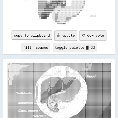
                    ▒▒▒▒▒▒▒▒▒▒▒▒░░░░▒▒▓▓▓▓▓▓▓▓██▓▓▓▓▒▒▓▓      ░░░░░░░░░░░░░░░░▒▒              

                    ▒▒▒▒▒▒▒▒▒▒▓▓▒▒▒▒▓▓▓▓▓▓▓▓██▓▓▒▒▓▓░░▓▓      ░░░░░░░░░░░░░░░░▒▒              

                    ▒▒▒▒▒▒▒▒▒▒▓▓▓▓▓▓▓▓▒▒▒▒▒▒▓▓▒▒▒▒▓▓▓▓▓▓      ░░░░░░░░░░░░░░░░░░              

                    ▒▒▒▒▒▒▒▒▒▒▓▓▓▓▒▒▒▒▒▒▓▓▒▒░░░░░░▒▒▒▒░░░░░░░░░░░░░░░░░░░░░░▒▒                

                    ▒▒▒▒▒▒▒▒▓▓▓▓▓▓▓▓▓▓▓▓▒▒░░░░░░░░░░░░░░░░░░░░░░░░░░░░░░░░░░░░                

                    ▒▒▒▒▒▒▒▒▓▓▓▓▓▓▓▓▓▓▓▓░░░░░░▒▒░░░░░░░░░░░░░░░░░░░░░░░░░░▒▒                  

                    ▒▒▒▒▒▒▓▓▓▓▓▓▓▓▓▓▒▒░░░░░░▒▒░░░░░░░░░░░░░░░░░░░░░░░░░░▒▒                    

                    ▒▒▒▒▓▓██████▓▓▒▒  ░░░░▒▒▒▒░░░░░░░░░░░░░░░░░░░░░░░░▒▒                      

                      ▒▒▓▓▓▓████▓▓    ░░░░▒▒▒▒░░░░░░░░░░░░░░░░░░▒▒▒▒░░                ░░░░░░░░

                      ░░▓▓████▓▓      ░░░░▒▒▒▒░░░░░░░░░░▒▒▒▒▒▒░░                              

                                        ░░▒▒░░░░░░░░░░░░▒▒▒▒░░                                

                                          ▒▒▒▒▒▒░░░░░░▒▒░░░░                                  

copy to clipboard
👍 upvote
👎 downvote
fill: spaces
toggle palette ▓→✊🏽
░░░░▒▒░░░░▒▒▒▒▒▒▒▒▒▒▒▒▒▒▒▒▒▒▒▒▒▒▒▒▒▒▒▒▒▒▒▒▒▒▒▒▒▒▒▒▒▒▒▒▒▒▒▒▒▒▒▒▒▒▒▒▒▒▒▒▒▒▒▒▒▒▒▒▒▒▒▒▒▒▒▒▒▒▒▒▒▒▒▒▒▒▒▒▒▒▒▒▒▒▒▒▒▒▒▒▒▒▒▒▒▒▒▒▒▒▒▒▒▒▒▒▒▒▒▒▒▒▒▒▒▒▒▒▒▒▒▒▒▒▒▒▒▒▒▒▒▒▒▒▒▒▒▒▓▓▓▓▒▒▓▓▓▓▓▓▓▓▓▓▓▓▓▓▓▓▓▓▓▓▓▓▓▓▓▓▓▓▓▓▓▓▓▓▓▓
░░▒▒▒▒░░░░░░░░░░░░░░░░░░▒▒▒▒▒▒▒▒▒▒▒▒▒▒▒▒▒▒▒▒▒▒▒▒▒▒▒▒▒▒▒▒▒▒▒▒▒▒▒▒▒▒▒▒▒▒▒▒▒▒▒▒▒▒▒▒▒▒▒▒▒▒▒▒▒▒▒▒▒▒▒▒▒▒▒▒▒▒▒▒▒▒▒▒▒▒▒▒▒▒▒▒▒▒▒▒▒▒▒▒▒▒▒▒▒▒▒▒▒▒▒▒▒▒▒▒▒▒▒▒▒▒▒▒▒▒▒▒▒▒▒▒▒▒▒▒▒▒▒▒▓▓▓▓▓▓▓▓▓▓▓▓▓▓▓▓▓▓▓▓▓▓▓▓▓▓▓▓▓▓▓▓▓▓▓▓
░░░░░░░░░░░░░░░░░░░░░░░░░░░░░░░░░░░░░░░░░░▒▒▒▒▒▒▒▒▒▒▒▒▒▒▒▒▒▒▒▒▒▒▒▒▒▒▒▒▒▒▒▒▒▒▒▒▒▒▒▒▒▒▒▒▒▒▒▒▒▒▒▒▒▒▒▒▒▒▒▒▒▒▒▒▒▒▒▒▒▒▒▒▒▒▒▒▒▒▒▒▒▒▒▒▒▒▒▒▒▒▒▒▒▒▒▒▒▒▒▒▒▒▒▒▒▒▒▒▒▒▒▒▒▒▒▒▒▒▒▒▒▒▓▓▓▓▓▓▓▓▓▓▓▓▓▓▓▓▓▓▓▓▓▓▓▓▓▓▓▓▓▓▓▓▓▓▓▓
░░░░░░░░░░░░░░░░░░░░░░░░░░░░░░░░░░░░░░▒▒▒▒▒▒▒▒▒▒▒▒▒▒▒▒▒▒▒▒▒▒▒▒▒▒▒▒▒▒▒▒▒▒▒▒▒▒▒▒▒▒▒▒▒▒▒▒▒▒▒▒░░                        ░░▒▒▒▒▒▒▒▒▒▒▒▒▒▒▒▒▒▒▒▒▒▒▒▒▒▒▒▒▒▒▒▒▒▒▒▒▓▓▒▒▒▒▒▒▓▓▓▓▓▓▓▓▓▓▓▓▓▓▓▓▓▓▓▓▓▓▓▓▓▓▓▓▓▓▓▓▓▓▓▓▓▓
░░░░░░░░░░░░░░░░░░░░░░░░░░░░▒▒▒▒▒▒▒▒▒▒▒▒▒▒▒▒▒▒▒▒▒▒▒▒▒▒▒▒▒▒▒▒▒▒▒▒▒▒▒▒▒▒▒▒▒▒▒▒▒▒▒▒▒▒▒▒░░      ░░                    ▒▒░░░░  ▒▒▒▒▒▒▒▒▒▒▒▒▒▒▒▒▒▒▒▒▒▒▒▒▒▒▒▒▒▒▓▓▓▓▒▒▒▒▒▒▓▓▓▓▓▓▓▓▓▓▓▓▓▓▓▓▓▓▓▓▓▓▓▓▓▓▓▓▓▓▓▓▓▓▓▓▓▓
░░▒▒░░░░░░░░░░░░░░░░░░░░░░▒▒▒▒▒▒▒▒▒▒▒▒▒▒▒▒▒▒▒▒▒▒▒▒▒▒▒▒▒▒▒▒▒▒▒▒▒▒▒▒▒▒▒▒▒▒▒▒▒▒▒▒▒▒░░                ░░            ░░░░░░░░      ▒▒▒▒▒▒▒▒▒▒▒▒▒▒▒▒▒▒░░▒▒░░░░░░░░▒▒▒▒▒▒▓▓▓▓▓▓▓▓▓▓▓▓▓▓▓▓▓▓▓▓▓▓▓▓▓▓▓▓▓▓▓▓▓▓▓▓▓▓
░░▒▒░░░░░░░░░░░░░░░░░░░░▒▒▒▒▒▒▒▒▒▒▒▒▒▒▒▒▒▒▒▒▒▒▒▒▒▒▒▒▒▒▒▒▒▒▒▒▒▒▒▒▒▒▒▒▒▒▒▒▒▒▒▒▒▒                        ░░        ░░░░░░░░        ░░▒▒▒▒▒▒▒▒▒▒▒▒▒▒▒▒▒▒▒▒▒▒▒▒▒▒▓▓▓▓▓▓▓▓▓▓▓▓▓▓▓▓▓▓▓▓▓▓▓▓▓▓▓▓▓▓▓▓▓▓▓▓▓▓▓▓▓▓▓▓
░░▒▒░░░░░░░░░░░░░░░░░░░░▒▒▒▒▒▒▒▒▒▒▒▒▒▒▒▒▒▒▒▒▒▒▒▒▒▒▒▒▒▒▒▒▒▒▒▒▒▒▒▒▒▒▒▒▒▒▒▒▒▒▒▒                      ░░░░░░          ░░░░░░            ░░▒▒▒▒▒▒▒▒▒▒▒▒▒▒▒▒▒▒▒▒▓▓▓▓▓▓▓▓▓▓▓▓▓▓▓▓▓▓▓▓▓▓▓▓▓▓▓▓▓▓▓▓▓▓▓▓▓▓▓▓▓▓▓▓▓▓
░░▒▒░░░░░░░░░░░░░░░░░░░░░░░░░░▒▒▒▒▒▒▒▒▒▒▒▒▒▒▒▒▒▒▒▒▒▒▒▒▒▒▒▒▒▒▒▒▒▒▒▒▒▒▒▒▒▒▒▒            ░░      ░░  ░░░░            ▒▒░░▒▒░░      ░░░░    ▓▓░░▒▒▒▒▒▒▒▒▒▒▒▒▒▒▒▒▓▓▓▓▓▓▓▓▓▓▓▓▓▓▓▓▓▓▓▓▓▓▓▓▓▓▓▓▓▓▓▓▓▓▓▓▓▓▓▓▓▓▓▓
░░▒▒░░░░░░░░░░░░░░░░░░░░▒▒▒▒▒▒▒▒▒▒▒▒▒▒▒▒▒▒▒▒▒▒▒▒▒▒▒▒▒▒▒▒▒▒▒▒▒▒▒▒▒▒▒▒▒▒▒▒  ░░░░                  ░░░░  ░░          ▒▒░░░░░░      ░░      ░░▓▓▒▒▒▒▒▒▒▒▒▒▒▒▒▒▒▒▓▓▓▓▓▓▓▓▓▓▓▓▓▓▓▓▓▓▓▓▓▓▓▓▓▓▓▓▓▓▓▓▓▓▓▓▓▓▓▓▓▓▓▓
░░▒▒░░░░░░░░░░░░░░░░░░░░▒▒▒▒▒▒▒▒▒▒▒▒▒▒▒▒▒▒▒▒▒▒▒▒▒▒▒▒▒▒▒▒▒▒▒▒▒▒▒▒▒▒▒▒▒▒                    ░░░░░░      ░░          ▒▒░░░░  ░░░░░░░░░░░░░░░░░░▓▓▒▒▒▒▒▒▒▒▒▒▒▒▓▓▓▓▓▓▓▓▓▓▓▓▓▓▓▓▓▓▓▓▓▓▓▓▓▓▓▓▓▓▓▓▓▓▓▓▓▓▓▓▓▓▓▓▓▓
░░▒▒░░░░░░░░░░▒▒▒▒░░▒▒▒▒▒▒▒▒▒▒▒▒▒▒▒▒▒▒▒▒▒▒▒▒▒▒▒▒▒▒▒▒▒▒▒▒▒▒▒▒▒▒▒▒▒▒▒▒  ░░░░░░░░░░░░░░░░░░          ░░    ░░      ░░░░░░░░        ░░          ░░▓▓▒▒▒▒▒▒▒▒▒▒░░▒▒▓▓▓▓▓▓▓▓▓▓▓▓▒▒▓▓▓▓▓▓▓▓▓▓▓▓▓▓▓▓▓▓▓▓▓▓▓▓▓▓▓▓
░░▒▒░░░░░░░░▒▒▒▒▒▒▒▒▒▒▒▒▒▒▒▒▒▒▒▒▒▒▒▒▒▒▒▒▒▒▒▒▒▒▒▒▒▒▒▒▒▒▒▒▒▒▒▒▒▒▒▒▒▒    ░░                                      ░░  ▒▒░░░░░░    ░░    ░░    ░░  ░░▒▒▒▒▓▓▒▒▒▒░░░░  ░░░░▒▒░░▒▒▒▒▓▓▓▓▓▓▓▓▓▓▓▓▓▓▓▓▓▓▓▓▓▓▓▓▓▓▓▓
░░▒▒░░░░░░░░▒▒▒▒▒▒▒▒▒▒▒▒▒▒▒▒▒▒▒▒▒▒▒▒▒▒▒▒▒▒▒▒▒▒▒▒▒▒▒▒▒▒▒▒▒▒▒▒▒▒▒▒  ░░░░          ░░▒▒▒▒▒▒▒▒▒▒▒▒▒▒▓▓▓▓▒▒░░    ░░▒▒▒▒▒▒▒▒▒▒▒▒▒▒▒▒▒▒▒▒▓▓            ▒▒▓▓▒▒▓▓▒▒▒▒▒▒▒▒▒▒▒▒▒▒▓▓▒▒▓▓▓▓▓▓▓▓▓▓▓▓▓▓▓▓▓▓▓▓▓▓▓▓▓▓▓▓▓▓
░░░░▒▒░░░░░░▒▒▒▒▒▒▒▒▒▒▒▒▒▒▒▒▒▒▒▒▒▒▒▒▒▒▒▒▒▒▒▒▒▒▒▒▒▒▒▒▒▒▒▒▒▒▒▒▒▒░░            ░░▒▒▒▒▒▒▒▒▒▒▒▒▒▒▒▒▒▒▒▒▓▓▓▓▓▓▒▒▒▒▓▓▒▒▒▒▒▒▒▒▒▒▒▒▒▒▒▒▒▒▓▓▓▓░░░░  ░░      ▒▒▒▒▓▓▓▓▓▓▓▓▓▓▓▓▓▓▓▓▓▓▓▓▓▓▓▓▓▓▓▓▓▓▓▓▓▓▓▓▓▓▓▓▓▓▓▓▓▓▓▓▓▓
░░░░▒▒░░░░░░▒▒▒▒▒▒▒▒▒▒▒▒▒▒▒▒▒▒▒▒▒▒▒▒▒▒▒▒▒▒▒▒▒▒▒▒▒▒▒▒▒▒▒▒▒▒▒▒░░          ░░▒▒▒▒▒▒▒▒▒▒▒▒▒▒▒▒▒▒▒▒▒▒▒▒▒▒▓▓▓▓▒▒▒▒▒▒▒▒▒▒▒▒▒▒▒▒▒▒▒▒▒▒▒▒▒▒░░▒▒▒▒░░░░        ▓▓▓▓▓▓▓▓▓▓▓▓▓▓▓▓▓▓▓▓▓▓▓▓▓▓▓▓▓▓▓▓▓▓▓▓▓▓▓▓▓▓▓▓▓▓▓▓▓▓▓▓
░░▒▒░░░░░░▒▒▒▒▒▒▒▒▒▒▒▒▒▒▒▒▒▒▒▒▒▒▒▒▒▒▒▒▒▒▒▒▒▒▒▒▒▒▒▒▒▒▒▒▒▒▒▒▒▒          ░░▒▒▒▒▒▒▒▒▒▒▒▒▒▒▒▒▒▒▒▒▒▒▒▒▒▒▓▓▓▓▓▓▓▓▓▓▒▒▒▒▒▒▒▒▒▒▒▒▓▓▒▒▓▓▓▓▒▒▒▒▒▒▒▒▒▒░░          ▓▓▓▓▓▓▓▓▓▓▓▓▓▓▓▓▓▓▓▓▓▓▓▓▓▓▓▓▓▓▓▓▓▓▓▓▓▓▓▓▓▓▓▓▓▓▓▓▓▓
░░▒▒░░░░░░▒▒▒▒▒▒▒▒▒▒▒▒▒▒▒▒▒▒▒▒▒▒▒▒▒▒▒▒▒▒▒▒▒▒▒▒▒▒▒▒▒▒▒▒▒▒▒▒          ░░▒▒▒▒▒▒▒▒▒▒▒▒▒▒▒▒▒▒▒▒▒▒▒▒▒▒▓▓▓▓▓▓▓▓▓▓▓▓▒▒▒▒▒▒▒▒▒▒▒▒▒▒▓▓▓▓▓▓▒▒▒▒▒▒▒▒▒▒▒▒      ░░  ▒▒▓▓▓▓▓▓▓▓▓▓▓▓▓▓▓▓▓▓▓▓▓▓▓▓▓▓▓▓▓▓▓▓▓▓▓▓▓▓▓▓▓▓▓▓▓▓▓▓
░░▒▒░░░░░░▒▒▒▒▒▒▒▒▒▒▒▒▒▒▒▒▒▒▒▒▒▒▒▒▒▒▒▒▒▒▒▒▒▒▒▒▒▒▒▒▒▒▒▒▒▒▒▒          ▒▒▒▒▒▒▒▒▒▒▒▒░░▒▒▒▒▒▒▒▒▒▒▒▒▒▒▓▓▓▓▓▓▓▓▓▓▒▒▓▓▒▒▒▒▒▒▒▒▓▓▓▓▓▓▓▓▒▒▒▒▒▒▒▒▒▒▒▒▒▒░░      ░░  ▓▓▓▓▓▓▓▓▓▓▓▓▓▓▓▓▓▓▓▓▓▓▓▓▓▓▓▓▓▓▓▓▓▓▓▓▓▓▓▓▓▓▓▓▓▓▓▓
░░▒▒░░░░░░▒▒▒▒▒▒▒▒▒▒▒▒▒▒▒▒▒▒▒▒▒▒▒▒▒▒▒▒▒▒▒▒▒▒▒▒▒▒▒▒▒▒▒▒▒▒░░░░      ░░▒▒▒▒▒▒▒▒▒▒▒▒▒▒▒▒▒▒▒▒▒▒▒▒▒▒▓▓▓▓▓▓▓▓▓▓▓▓▒▒▓▓▒▒▒▒▒▒▓▓▓▓▓▓▓▓▓▓▒▒▒▒▒▒▒▒▒▒▒▒▒▒▒▒          ▓▓▓▓▓▓▓▓▓▓▓▓▓▓▓▓▓▓▓▓▓▓▓▓▓▓▓▓▓▓▓▓▓▓▓▓▓▓▓▓▓▓▓▓▓▓▓▓
░░▒▒░░░░░░▒▒▒▒▒▒▒▒▒▒▒▒▒▒▒▒▒▒▒▒▒▒▒▒▒▒▒▒▒▒▒▒▒▒▒▒▒▒▒▒▒▒▒▒▒▒░░░░░░  ░░▒▒▒▒▒▒▒▒▒▒▒▒▒▒▒▒▒▒▒▒▒▒▒▒▒▒▓▓▓▓▓▓▓▓▓▓▓▓▓▓▒▒▓▓▓▓▓▓▒▒▓▓▓▓▓▓▓▓▒▒▒▒▒▒▒▒▒▒▒▒▒▒▒▒▒▒          ▒▒▓▓▓▓▓▓▓▓▓▓▓▓▓▓▓▓▓▓▓▓▓▓▓▓▓▓▓▓▓▓▓▓▓▓▓▓▓▓▓▓▓▓▓▓▓▓
░░▒▒▒▒▒▒▒▒▒▒▒▒▒▒▒▒▒▒▒▒▒▒▒▒▒▒▒▒▒▒▒▒▒▒▒▒▒▒▒▒▒▒▒▒▒▒▒▒▒▒▒▒▒▒░░░░░░    ▒▒▒▒▒▒▒▒▒▒▒▒▒▒▓▓▒▒▒▒▒▒▒▒▒▒▓▓▓▓▓▓▓▓▓▓▓▓▓▓▒▒▓▓▓▓▓▓▓▓▓▓▓▓▓▓▒▒▒▒▒▒▒▒▒▒▒▒▒▒▒▒▒▒▒▒            ▓▓▓▓▓▓▓▓▓▓▓▓▓▓▓▓▓▓▓▓▓▓▓▓▓▓▓▓▓▓▓▓▓▓▓▓▓▓▓▓▓▓▓▓▓▓
░░▒▒▒▒▒▒▒▒▒▒▒▒▒▒▒▒▒▒▒▒▒▒▒▒▒▒▒▒▒▒▒▒▒▒▒▒▒▒▒▒▒▒▒▒▒▒▒▒▒▒▒▒░░▒▒▒▒      ▒▒▒▒▒▒▒▒▒▒▒▒▒▒▒▒▒▒▒▒▒▒▒▒▓▓▓▓▓▓▓▓▓▓▓▓▓▓▓▓▒▒▓▓▓▓▓▓▓▓▓▓▓▓▓▓▒▒▒▒▒▒▒▒▒▒▒▒▒▒▒▒▒▒▒▒            ▓▓▓▓▓▓▓▓▓▓▓▓▓▓▓▓▓▓▓▓▓▓▓▓▓▓▓▓▓▓▓▓▓▓▓▓▓▓▓▓▓▓▓▓▓▓
░░▒▒▒▒▒▒▒▒▒▒▒▒▒▒▒▒▒▒▒▒▒▒▒▒▒▒▒▒▒▒▒▒▒▒▒▒▒▒▒▒▒▒▒▒▒▒▒▒▒▒▒▒░░▒▒▒▒      ▒▒▒▒▒▒▒▒▒▒▒▒▒▒▒▒▓▓▓▓▓▓▓▓▓▓▓▓▓▓▓▓▓▓▓▓▓▓██▒▒▓▓▓▓▓▓▓▓▓▓▓▓▒▒▒▒▒▒▒▒▒▒▒▒▒▒▒▒▒▒▒▒░░░░░░        ▓▓▓▓▓▓▓▓▓▓▓▓▓▓▓▓▓▓▓▓▓▓▓▓▓▓▓▓▓▓▓▓▓▓▓▓▓▓▓▓▓▓▓▓▓▓
░░▒▒▒▒▒▒▒▒▒▒▒▒▒▒▒▒▒▒▒▒▒▒▒▒▒▒▒▒▒▒▒▒▒▒▒▒▒▒▒▒▒▒▒▒▒▒▒▒▒▒▒▒  ▒▒▒▒    ░░▒▒▒▒▒▒▒▒▒▒▒▒▓▓▒▒▒▒▒▒▓▓▓▓▓▓▓▓▓▓▓▓▓▓▓▓████▒▒▓▓▓▓▓▓▓▓▒▒▒▒▒▒▒▒▒▒▒▒▒▒▒▒▒▒▒▒▒▒▒▒░░            ▓▓▓▓▓▓▓▓▓▓▓▓▓▓▓▓▓▓▓▓▓▓▓▓▓▓▓▓▓▓▓▓▓▓▓▓▓▓▓▓▓▓▓▓▓▓
░░▒▒▒▒▒▒▒▒▒▒▒▒▒▒▒▒▒▒▒▒▒▒▒▒▒▒▒▒▒▒▒▒▒▒▒▒▒▒▒▒▒▒▒▒▒▒▒▒▒▒▒▒  ▒▒▒▒      ▒▒▒▒▒▒▒▒▒▒▓▓▒▒▒▒▓▓▓▓▓▓▓▓▓▓▓▓▓▓▓▓██████▓▓▓▓▓▓▓▓▒▒▒▒▒▒▒▒▒▒▒▒▒▒▒▒▒▒▒▒▒▒▒▒▒▒▒▒              ▒▒▓▓▓▓▓▓▓▓▓▓▓▓▓▓▓▓▓▓▓▓▓▓▓▓▓▓▓▓▓▓▓▓▓▓▓▓▓▓▓▓▓▓▓▓
░░▒▒▒▒▒▒▒▒▒▒▒▒▒▒▒▒▒▒▒▒▒▒▒▒▒▒▒▒▒▒▒▒▒▒▒▒▒▒▒▒▒▒▒▒▒▒▒▒▒▒▒▒░░▒▒▒▒      ▒▒▒▒▒▒▒▒▒▒▓▓▒▒▒▒▓▓▓▓▓▓▓▓▓▓▓▓▓▓████████▒▒░░▒▒▒▒▒▒▒▒▒▒▒▒▒▒▒▒▒▒▒▒▒▒▒▒▒▒▒▒▒▒░░░░          ░░▒▒▓▓▓▓▓▓▓▓▓▓▓▓▓▓▓▓▓▓▓▓▓▓▓▓▓▓▓▓▓▓▓▓▓▓▓▓▓▓▓▓▓▓▓▓
░░▒▒▒▒▒▒▒▒▒▒▒▒▒▒▒▒▒▒▒▒▒▒▒▒▒▒▒▒▒▒▒▒▒▒▒▒▒▒▒▒▒▒▒▒▒▒▒▒▒▒▒▒░░▒▒▒▒      ▒▒▒▒▒▒▓▓▓▓▓▓▒▒▓▓▓▓▓▓▓▓▓▓▓▓▓▓████████▓▓▒▒▒▒░░░░░░▒▒▒▒▒▒▒▒▒▒▒▒▒▒▒▒▒▒▒▒▒▒▒▒                ▒▒▓▓▓▓▓▓▓▓▓▓▓▓▓▓▓▓▓▓▓▓▓▓▓▓▓▓▓▓▓▓▓▓▓▓▓▓▓▓▓▓▓▓▓▓
░░▒▒▒▒▒▒▒▒▒▒▒▒▒▒▒▒░░░░▒▒▒▒░░░░▒▒░░▒▒▒▒▒▒▒▒░░▒▒▒▒▒▒▒▒▒▒░░▒▒▒▒    ░░▒▒▒▒▓▓▓▓▓▓▓▓▓▓▓▓▓▓▓▓▓▓▓▓██████▓▓░░░░░░░░░░░░░░▒▒▒▒▒▒▒▒▒▒▒▒▒▒▒▒▒▒▒▒▒▒▒▒░░░░              ▒▒▓▓▓▓▓▓▓▓▓▓▓▓▓▓▓▓▓▓▓▓▓▓▓▓▓▓▓▓▓▓▓▓▓▓▓▓▓▓▓▓▓▓▓▓
░░▒▒▒▒▒▒▒▒▒▒▒▒▒▒░░▒▒░░░░░░░░  ░░░░░░░░░░░░░░░░░░▒▒▒▒▒▒  ▒▒▒▒    ░░▒▒▓▓▓▓▓▓▓▓▓▓████▓▓██████▓▓▒▒░░░░░░░░░░▒▒▒▒▒▒▒▒▒▒▒▒▒▒▒▒▒▒▒▒▒▒▒▒▒▒▒▒▒▒▒▒                  ▒▒▓▓▓▓▓▓▓▓▓▓▓▓▓▓▓▓▓▓▓▓▓▓▓▓▓▓▓▓▓▓▓▓▓▓▓▓▓▓▓▓▓▓▓▓
░░▒▒▒▒▒▒▒▒▒▒▒▒▒▒▒▒▒▒▒▒▒▒▒▒▒▒▒▒▒▒▒▒▒▒▒▒▒▒▒▒▒▒▒▒▒▒▒▒▒▒▒▒  ▒▒▒▒    ░░▓▓▓▓▓▓▓▓▓▓▓▓████████▒▒░░▒▒▒▒░░░░▒▒▒▒▒▒▒▒▒▒▒▒▒▒▒▒▒▒▒▒▒▒▒▒▒▒▒▒▒▒▒▒▒▒░░                    ▓▓▓▓▓▓▓▓▓▓▓▓▓▓▓▓▓▓▓▓▓▓▓▓▓▓▓▓▓▓▓▓▓▓▓▓▓▓▓▓▓▓▓▓▓▓
░░▒▒▒▒▒▒▒▒▒▒▒▒▒▒▒▒▒▒▒▒▒▒▒▒▒▒▒▒▒▒▒▒▒▒▒▒▒▒▒▒▒▒▒▒▒▒▒▒▒▒▒▒  ▒▒▒▒    ░░▓▓▓▓▓▓▓▓▓▓▓▓████▓▓▒▒▒▒▒▒▒▒▒▒▒▒▒▒▒▒▒▒▒▒▒▒▒▒▒▒▒▒▒▒▒▒▒▒▒▒▒▒▒▒▒▒▒▒▒▒░░                      ▓▓▓▓▓▓▓▓▓▓▓▓▓▓▓▓▓▓▓▓▓▓▓▓▓▓▓▓▓▓▓▓▓▓▓▓▓▓▓▓▓▓▓▓▓▓
░░▒▒▒▒▒▒▒▒▒▒▒▒▒▒▒▒▒▒▒▒▒▒▒▒▒▒▒▒▒▒▒▒▒▒▒▒▒▒▒▒▒▒▒▒▒▒▒▒▒▒▒▒░░▒▒░░    ░░▓▓▓▓▓▓▓▓▓▓████▒▒▒▒▒▒▓▓▒▒▒▒▓▓▒▒▒▒▒▒▒▒▒▒▒▒▒▒▒▒▒▒▒▒▒▒▒▒▒▒▒▒▒▒▒▒▒▒▒▒░░                      ▓▓▓▓▓▓▓▓▓▓▓▓▓▓▓▓▓▓▓▓▓▓▓▓▓▓▓▓▓▓▓▓▓▓▓▓▓▓▓▓▓▓▓▓▓▓
░░▒▒▒▒▒▒▒▒▒▒▒▒▒▒▒▒▒▒▒▒▒▒▒▒▒▒▒▒▒▒▒▒▒▒▒▒▒▒▒▒▒▒▒▒▒▒▒▒▒▒▒▒░░▒▒▒▒    ░░▓▓▓▓▓▓██████▒▒░░▒▒▒▒▓▓▒▒▓▓▒▒▒▒▒▒▒▒▒▒▒▒▒▒▒▒▒▒▒▒▒▒▒▒▒▒▒▒▒▒▒▒▒▒░░▒▒    ░░                  ▓▓▓▓▓▓▓▓▓▓▓▓▓▓▓▓▓▓▓▓▓▓▓▓▓▓▓▓▓▓▓▓▓▓▓▓▓▓▓▓▓▓▓▓▓▓
░░▒▒▒▒▒▒▒▒▒▒▒▒▒▒▒▒▒▒▒▒▒▒▒▒▒▒▒▒▒▒▒▒▒▒▒▒▒▒▒▒▒▒▒▒▒▒▒▒▒▒▒▒▒▒▒▒░░    ░░▓▓██████▓▓▓▓▒▒░░░░▒▒▒▒▒▒▒▒░░░░░░▒▒▒▒▒▒▒▒▒▒▒▒▒▒▒▒▒▒▒▒▒▒▒▒░░▒▒▓▓      ░░                  ▓▓▓▓▓▓▓▓▓▓▓▓▓▓▓▓▓▓▓▓▓▓▓▓▓▓▓▓▓▓▓▓▓▓▓▓▓▓▓▓▓▓▓▓▓▓
░░▒▒▒▒▒▒▒▒▒▒▒▒▒▒▒▒▒▒▒▒▒▒▒▒▒▒▒▒▒▒▒▒▒▒▒▒▒▒▒▒▒▒▒▒▒▒▒▒▒▒▒▒▒▒░░░░    ▒▒██▓▓▓▓▓▓▓▓▓▓░░▒▒░░░░▒▒▓▓▓▓▒▒▒▒▒▒░░░░░░▒▒▒▒▒▒▒▒▒▒░░░░░░▒▒▒▒▒▒  ░░                ░░  ░░▒▒▓▓▓▓▓▓▓▓▓▓▓▓▓▓▓▓▓▓▓▓▓▓▓▓▓▓▓▓▓▓▓▓▓▓▓▓▓▓▓▓▓▓▓▓▓▓
░░▒▒▒▒▒▒▒▒▒▒▒▒▒▒▒▒▒▒▒▒▒▒▒▒▒▒▒▒▒▒▒▒▒▒▒▒▒▒▒▒▒▒▒▒▒▒▒▒▒▒▒▒▒▒  ░░    ▓▓██▓▓▓▓▓▓▒▒▓▓░░▒▒░░░░▒▒░░▒▒▒▒▒▒░░░░▒▒▒▒░░▒▒▒▒▒▒▒▒▒▒▓▓▒▒▒▒░░                      ░░    ▓▓▓▓▓▓▓▓▓▓▓▓▓▓▓▓▓▓▓▓▓▓▓▓▓▓▓▓▓▓▓▓▓▓▓▓▓▓▓▓▓▓▓▓▓▓██
░░▒▒▒▒▒▒▒▒▒▒▒▒▒▒▒▒▒▒▒▒░░░░░░░░░░░░░░  ░░░░░░░░░░░░▒▒▒▒▒▒▒▒  ░░░░░░▓▓▒▒▓▓▓▓▒▒▓▓░░░░░░▓▓▓▓▒▒░░░░░░▒▒░░░░    ░░  ░░░░░░▒▒░░  ░░                            ▓▓▓▓▓▓▓▓▓▓▓▓▓▓▓▓▓▓▓▓▓▓▓▓▓▓▓▓▓▓▓▓▓▓▓▓▓▓▓▓▓▓▓▓▓▓██
░░▒▒▒▒▒▒▒▒▒▒▒▒▒▒▒▒▒▒▒▒    ░░  ░░  ░░░░░░░░░░░░░░░░▒▒░░░░░░        ░░▒▒░░  ▒▒▒▒░░▒▒▒▒░░░░░░░░░░▓▓░░░░░░                                            ░░  ░░▓▓▓▓▓▓▓▓▓▓▓▓▓▓▓▓▓▓▓▓▓▓▓▓▓▓▓▓▓▓▓▓▓▓▓▓▓▓▓▓▓▓▓▓████
░░▒▒▒▒▒▒▒▒▒▒▒▒▒▒▒▒▒▒▒▒▒▒▒▒▒▒▒▒▒▒▒▒▒▒▒▒▒▒▒▒▒▒▒▒▒▒▒▒▒▒▒▒▒▒▒▒░░          ░░  ░░▓▓░░░░░░░░░░    ▒▒▓▓▒▒                    ░░                              ▓▓▓▓▓▓▓▓▓▓▓▓▓▓▓▓▓▓▓▓▓▓▓▓▓▓▓▓▓▓▓▓▓▓▓▓▓▓▓▓▓▓▓▓▓▓████
░░▒▒▒▒▒▒▒▒▒▒▒▒▒▒▒▒▒▒▒▒▒▒▒▒▒▒▒▒▒▒▒▒▒▒▒▒▒▒▒▒▒▒▒▒▒▒▒▒▒▒▒▒▒▒▒▒▒▒  ░░  ░░      ░░▓▓░░░░░░▒▒    ▒▒▓▓▒▒▒▒                                                ░░░░▓▓▓▓▓▓▓▓▓▓▓▓▓▓▓▓▓▓▓▓▓▓▓▓▓▓▓▓▓▓▓▓▓▓▓▓▓▓▓▓▓▓▓▓▓▓████
░░▒▒▒▒▒▒▒▒▒▒▒▒▒▒▒▒▒▒▒▒▒▒▒▒▒▒▒▒▒▒▒▒▒▒▒▒▒▒▒▒▒▒▒▒▒▒▒▒▒▒▒▒▒▒▒▒▒▒▒▒              ▒▒▒▒░░░░░░▒▒░░▒▒▒▒▓▓▒▒    ░░    ░░░░                                    ▓▓▓▓▓▓▓▓▓▓▓▓▓▓▓▓▓▓▓▓▓▓▓▓▓▓▓▓▓▓▓▓▓▓▓▓▓▓▓▓▓▓▓▓████████
░░▒▒▒▒▒▒▒▒▒▒▒▒▒▒▒▒▒▒▒▒▒▒▒▒▒▒▒▒▒▒▒▒▒▒▒▒▒▒▒▒▒▒▒▒▒▒▒▒▒▒▒▒▒▒▒▒▒▒▒▒              ░░▓▓▒▒░░▒▒░░░░▒▒▒▒▒▒░░    ░░    ░░░░  ░░                          ░░  ▓▓▓▓▓▓▓▓▓▓▓▓▓▓▓▓▓▓▓▓▓▓▓▓▓▓▓▓▓▓▓▓▓▓▓▓▓▓▓▓▓▓▓▓██████████
░░▒▒▒▒▒▒▒▒▒▒▒▒▒▒▒▒▒▒▒▒▒▒▒▒▒▒▒▒▒▒▒▒▒▒▒▒▒▒▒▒▒▒▒▒▒▒▒▒▒▒▒▒▒▒▒▒▒▒▒▒▒▒        ░░    ░░▒▒▒▒░░▒▒▒▒▒▒▓▓▒▒▓▓░░  ░░░░░░░░                                  ▒▒▓▓▓▓▓▓▓▓▓▓▓▓▓▓▓▓▓▓▓▓▓▓▓▓▓▓▓▓▓▓▓▓▓▓▓▓▓▓▓▓▓▓████████████
░░▒▒▒▒▒▒▒▒▒▒▒▒▒▒▒▒▒▒▒▒▒▒░░▒▒▒▒▒▒▒▒▒▒▒▒▒▒▒▒▒▒▒▒▒▒▒▒▒▒▒▒▒▒▒▒▒▒▒▒▒▒░░  ░░░░        ░░▒▒▒▒▒▒░░▒▒▒▒▒▒▒▒▓▓░░                                        ░░▓▓▓▓▓▓▓▓▓▓▓▓▓▓▓▓▓▓▓▓▓▓▓▓▓▓▓▓▓▓▓▓▓▓▓▓▓▓▓▓▓▓▓▓████████████
░░▒▒▒▒▒▒▒▒▒▒▒▒▒▒▒▒▒▒▒▒░░▒▒░░  ░░░░░░▒▒▒▒░░░░  ░░░░░░░░  ░░░░▒▒░░▒▒░░  ░░        ░░░░▒▒▒▒▒▒▒▒░░▒▒▒▒▒▒                                          ▓▓▓▓▓▓▓▓▓▓▓▓▓▓▓▓▓▓▓▓▓▓▓▓▓▓▓▓▓▓▓▓▓▓▓▓▓▓▓▓▓▓▓▓▓▓████████████
░░▒▒▒▒▒▒▒▒▒▒▒▒▒▒▒▒▒▒▒▒░░░░░░  ░░░░░░░░▒▒░░░░░░░░░░░░░░▒▒░░░░▒▒▒▒▒▒▒▒░░            ░░░░░░▒▒▒▒▒▒▒▒▒▒░░                                  ░░    ▓▓▓▓▓▓▓▓▓▓▓▓▓▓▓▓▓▓▓▓▓▓▓▓▓▓▓▓▓▓▓▓▓▓▓▓▓▓▓▓▓▓▓▓████████████████
░░▒▒▒▒▒▒▒▒▒▒▒▒▒▒▒▒▒▒▒▒▒▒▒▒▒▒▒▒▒▒▒▒▒▒▒▒▒▒▒▒▒▒▒▒▒▒▒▒▒▒▒▒▒▒▒▒▒▒▒▒▒▒▒▒▒▒▒▒░░  ░░░░    ░░    ░░░░░░░░░░    ░░                                  ▓▓▓▓▓▓▓▓▓▓▓▓▓▓▓▓▓▓▓▓▓▓▓▓▓▓▓▓▓▓▓▓▓▓▓▓▓▓▓▓▓▓▓▓▓▓████████████████
░░▒▒▒▒▒▒▒▒▒▒▒▒▒▒▒▒▒▒▒▒▒▒▒▒▒▒▒▒▒▒▒▒▒▒▒▒▒▒▒▒▒▒▒▒▒▒▒▒▒▒▒▒▒▒▒▒▒▒▒▒▒▒▒▒▒▒▒▒▒▒░░    ░░      ░░                                                ▓▓▓▓▓▓▓▓▓▓▓▓▓▓▓▓▓▓▓▓▓▓▓▓▓▓▓▓▓▓▓▓▓▓▓▓▓▓▓▓▓▓▓▓▓▓██████████████████
░░▒▒▒▒▒▒▒▒▒▒▒▒▒▒▒▒▒▒▒▒▒▒▒▒▒▒▒▒▒▒▒▒▒▒▒▒▒▒▒▒▒▒▒▒▒▒▒▒▒▒▒▒▒▒▒▒▒▒▒▒▒▒▒▒▒▒▒▒▒▒▒▒▒▒  ░░                                            ░░      ▒▒▓▓▓▓▓▓▓▓▓▓▓▓▓▓▓▓▓