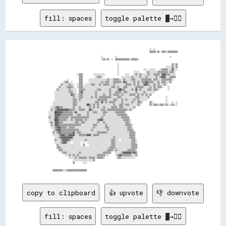
fill: spaces
toggle palette ▓→✊🏽
                                                                                                    ░░  ░░                      

                                                                                                    ▒▒▒▒▒▒░░▒▒  ▒▒▒▒░░▒▒▒▒▒▒▒▒▒▒

                                                    ░░            ░░                                                    ░░      

                                                    ░░▒▒░░▒▒  ░░  ▒▒▒▒▒▒▒▒▒▒▒▒▒▒░░▒▒▒▒▒▒░░                                      

                                                                    ░░                                                    ▒▒░░▒▒

                                                                    ░░                                              ░░░░░░▒▒░░▒▒

                                                                    ░░                        ░░░░  ░░░░░░    ░░▒▒▒▒▒▒░░░░▓▓░░░░

                                                                    ░░              ░░░░░░      ░░▒▒░░░░░░░░▒▒▒▒▒▒▒▒▒▒░░▒▒▒▒░░  

                            ░░▒▒▒▒          ░░░░░░░░░░░░            ░░      ░░░░    ░░▒▒░░▒▒░░░░░░▒▒░░░░▒▒▒▒▒▒░░▓▓▓▓▒▒▒▒░░░░░░  

                              ▒▒▒▒            ░░▒▒▒▒░░                  ░░░░░░░░░░▒▒░░░░░░▒▒░░░░▒▒░░░░░░░░▒▒░░▒▒▓▓▓▓░░░░▒▒▒▒▒▒  

                  ░░          ▒▒▒▒      ░░░░░░░░░░░░░░░░░░▒▒░░░░▒▒▒▒▒▒░░░░▒▒░░░░░░▒▒▒▒░░░░░░▒▒▒▒▒▒▒▒▒▒░░▒▒▒▒░░░░▒▒▒▒▒▒▒▒▒▒░░    

              ░░▒▒▒▒  ░░      ▒▒▒▒      ░░░░░░░░░░░░▒▒░░▒▒▒▒░░░░▒▒▒▒▒▒▒▒░░▓▓▒▒░░░░░░▒▒░░▒▒░░▒▒▒▒▓▓▒▒▒▒▒▒░░░░▒▒░░▒▒▒▒░░░░▒▒      

            ▒▒░░░░░░▒▒░░░░  ░░▒▒▒▒  ░░░░░░▒▒▒▒░░░░▒▒░░▒▒▒▒▒▒░░░░▒▒░░░░░░░░░░▒▒▒▒▒▒░░▒▒░░▒▒░░░░▓▓▓▓▒▒░░░░▒▒░░▒▒░░░░▒▒░░          

          ▒▒░░░░░░▒▒▒▒▒▒░░  ░░▒▒▒▒░░░░░░░░░░░░░░░░░░░░░░░░░░░░▒▒▒▒░░▒▒░░░░▒▒▒▒░░░░░░░░▒▒▒▒▒▒▒▒░░░░░░▒▒░░▒▒░░▒▒▒▒░░    ░░        

        ▒▒░░░░░░░░░░▒▒░░░░░░  ▒▒▒▒▒▒░░░░░░░░░░░░▒▒▒▒░░░░░░░░▒▒░░░░░░▒▒██▒▒▒▒░░░░░░▒▒░░▓▓░░▒▒░░░░░░▒▒▒▒░░▒▒▒▒░░        ░░        

      ░░░░░░░░░░░░░░▒▒▒▒░░░░  ▒▒▓▓░░░░░░░░░░░░▒▒░░░░░░░░░░░░▒▒░░░░▒▒▒▒▒▒░░▒▒▒▒░░░░░░░░▒▒░░░░░░▒▒░░░░░░░░░░                      

      ░░░░░░░░░░░░░░░░▓▓▒▒░░░░▒▒▒▒░░░░░░░░░░░░▒▒░░░░░░▒▒░░░░▒▒░░▒▒▒▒▒▒░░▒▒░░░░░░▒▒▒▒▒▒░░▒▒░░▒▒░░▒▒░░▒▒                          

      ░░░░░░░░░░░░░░░░░░▒▒░░░░▒▒▒▒░░░░░░░░▒▒░░▒▒░░▒▒▒▒▒▒▒▒▒▒▒▒░░░░░░▒▒▒▒░░░░░░░░░░░░░░▒▒▒▒░░░░░░░░▒▒                ░░          

      ░░░░░░░░░░░░░░░░░░▒▒▒▒░░▒▒░░░░░░░░░░░░░░░░▒▒▒▒▒▒▒▒▒▒░░░░░░▒▒▒▒░░░░▒▒░░▒▒░░░░░░▒▒░░▒▒░░░░░░░░                  ░░          

    ░░░░░░░░░░░░░░░░░░░░▒▒▒▒░░░░░░░░░░░░░░░░░░▒▒▒▒░░▓▓░░▒▒░░▒▒▒▒▒▒░░░░░░▒▒░░░░░░░░▒▒░░░░▒▒▒▒░░      ▒▒░░            ░░    ░░  ░░

    ░░░░░░░░░░░░░░░░░░░░▒▒▒▒░░░░░░░░░░██▒▒░░▒▒░░▒▒░░░░░░░░░░░░░░▒▒░░░░▒▒▒▒░░▒▒▒▒░░░░░░░░▒▒░░        ▒▒░░▒▒▒▒░░▒▒▒▒░░▒▒░░░░▒▒░░░░

  ░░░░▒▒▓▓▒▒▒▒░░░░░░░░░░▒▒░░░░▒▒░░░░░░░░▒▒░░▒▒░░▒▒░░░░▒▒░░░░░░▒▒▒▒▒▒░░▒▒▒▒░░░░░░░░░░▒▒                                          

  ▒▒░░▒▒▓▓▓▓▓▓▓▓▓▓▓▓▒▒▒▒▒▒░░░░▒▒▒▒▒▒░░░░▓▓▒▒░░░░░░░░▒▒▒▒░░▒▒▒▒▒▒▒▒▒▒▒▒▒▒▒▒▒▒▒▒░░▒▒░░                                            

░░░░░░██▓▓▓▓▓▓▒▒▒▒▒▒▒▒▒▒░░▓▓░░░░░░░░░░▒▒░░░░▒▒▒▒░░░░░░▒▒▒▒░░░░░░░░▒▒▒▒▒▒▒▒▒▒                                                    

░░░░░░▓▓▓▓▓▓▒▒▒▒▒▒▒▒▒▒▒▒░░░░▒▒▒▒░░░░░░▒▒░░░░░░░░░░░░░░▒▒░░░░░░░░░░░░▒▒▒▒▒▒▒▒▒▒                                                  

▒▒░░░░▓▓▓▓▒▒▒▒▒▒▒▒▒▒░░▒▒▒▒▒▒▒▒▒▒▒▒▒▒▒▒▒▒░░░░░░░░░░░░▒▒░░░░░░░░░░░░░░░░░░▒▒▒▒▒▒▒▒                                                

░░░░░░██▓▓▒▒▒▒▒▒▒▒░░░░▒▒░░▒▒▒▒▒▒▒▒░░▒▒░░░░░░░░░░▒▒▓▓▓▓░░░░░░░░░░░░░░░░░░░░▒▒▒▒▒▒░░                                              

░░▒▒░░▓▓▓▓▒▒▒▒░░░░░░░░░░░░▒▒▒▒░░▒▒▒▒░░░░░░░░░░░░▒▒░░░░▒▒░░░░░░░░░░░░░░░░░░░░▒▒▒▒░░                                              

  ▒▒░░▓▓▓▓▒▒▒▒▒▒▒▒▒▒▒▒▒▒▒▒▒▒▒▒▒▒░░░░░░░░░░░░▒▒▒▒░░░░░░░░▒▒░░░░░░░░░░░░░░░░░░▒▒▒▒▒▒░░                                            

  ░░░░▒▒▓▓▓▓▒▒▒▒▒▒░░▒▒▒▒▒▒░░░░░░░░░░░░░░░░░░▒▒░░░░░░░░░░▒▒▒▒░░░░░░░░░░░░░░░░░░▒▒▒▒░░                                            

    ░░▒▒▓▓▓▓▒▒▒▒▒▒▒▒▒▒▒▒▒▒▒▒▒▒░░░░░░░░░░░░▒▒░░░░░░░░░░░░░░▒▒░░░░░░░░░░░░░░░░░░▒▒▒▒▒▒                                            

    ▒▒░░▒▒▓▓▒▒▒▒▒▒▒▒▒▒▒▒▓▓░░▒▒▒▒░░░░░░░░░░░░░░░░▒▒▒▒▒▒▒▒▒▒░░░░░░░░░░░░░░░░░░░░░░▒▒▒▒▒▒                                          

    ░░░░░░▒▒▓▓▓▓▒▒▒▒▓▓▓▓▓▓░░░░▒▒▒▒▒▒▒▒▓▓▓▓░░▒▒▒▒▒▒░░░░░░░░░░░░░░░░░░░░░░░░░░░░░░▒▒▒▒▒▒                                          

      ░░░░▒▒▓▓▓▓▓▓▓▓▓▓▓▓░░░░░░░░░░░░░░░░░░░░░░░░░░░░░░░░░░░░░░░░▒▒░░░░░░░░░░░░░░▒▒▒▒▒▒                                          

      ▒▒░░░░▒▒▓▓▓▓▓▓▒▒░░░░░░░░░░░░░░▒▒░░░░░░░░░░░░░░░░░░░░░░░░▒▒▒▒░░░░  ░░░░░░░░░░▒▒▒▒░░                                        

      ░░░░░░▒▒▓▓▓▓░░░░  ░░░░░░░░  ░░  ░░░░░░░░░░░░░░░░░░░░░░░░▒▒▒▒░░░░░░░░░░░░░░░░▒▒▒▒░░                                        

        ▒▒░░░░░░░░░░░░░░░░░░░░░░  ▒▒    ░░░░░░░░░░░░░░░░░░░░░░▒▒▒▒░░░░░░░░░░░░░░░░▒▒▒▒▒▒                                        

        ▒▒▒▒░░░░░░░░░░░░░░░░░░░░░░░░░░░░░░░░░░░░░░░░░░░░░░░░▒▒▒▒▒▒░░░░░░░░░░░░░░░░▒▒▒▒▒▒                                        

          ▒▒▒▒░░░░░░░░░░░░░░░░░░░░░░░░░░░░░░░░░░░░░░░░░░░░▒▒▒▒▒▒░░▒▒░░░░░░░░░░▒▒▒▒▒▒▒▒░░                                        

            ░░▒▒▒▒░░░░░░░░░░░░▒▒░░░░░░░░░░░░░░░░░░░░░░▒▒▒▒▒▒▒▒    ░░░░░░▒▒▓▓▓▓▓▓▓▓▒▒▓▓▒▒                                        

                ░░░░▒▒░░▒▒░░▒▒░░░░░░░░░░░░░░░░░░▒▒▒▒▒▒▒▒░░░░      ░░▒▒▓▓▒▒▒▒▒▒▒▒▒▒░░░░▒▒                                        

                    ░░░░░░▒▒░░▒▒▒▒▒▒▒▒░░▒▒▒▒▒▒░░▒▒▒▒▒▒░░            ▒▒▒▒░░░░░░░░░░░░░░                                          

                        ░░░░░░░░░░░░░░░░░░░░▒▒                                                                                  

                        ▒▒        ░░░░                                                                                          

copy to clipboard
👍 upvote
👎 downvote
fill: spaces
toggle palette ▓→✊🏽