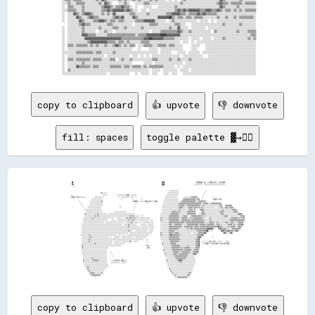
  ░░░░▒▒░░░░▒▒▒▒▒▒░░░░░░░░░░▒▒░░▓▓▒▒░░    ░░░░▒▒░░    ░░░░░░▒▒▒▒░░░░░░░░░░░░░░░░░░░░░░▒▒░░░░░░░░░░░░░░░░░░░░░░░░▒▒▓▓▒▒▒▒░░▒▒▒▒▒▒▒▒░░▒▒▒▒▒▒▒▒

  ░░  ▒▒▒▒░░░░░░▒▒░░░░░░░░░░░░▒▒▓▓▓▓▒▒░░▒▒▒▒▓▓▒▒▒▒░░  ░░    ░░░░░░    ░░░░░░░░░░░░▒▒░░░░░░░░░░░░░░░░░░░░░░░░░░░░░░▓▓▒▒░░░░░░░░▒▒░░░░░░░░░░░░

  ░░░░▒▒▒▒▒▒░░░░▒▒░░░░░░░░░░░░▒▒▒▒▓▓▒▒▓▓▓▓▓▓▓▓▒▒▓▓▒▒░░░░  ░░░░  ░░░░░░░░░░░░░░░░░░▒▒▓▓▒▒▓▓▒▒▓▓▓▓▓▓▓▓▒▒▒▒▓▓▓▓▒▒▒▒▓▓▒▒░░▒▒▒▒░░▒▒░░▒▒░░▒▒▒▒▒▒▒▒

  ░░  ░░░░▓▓▒▒░░▒▒▓▓▓▓▒▒░░░░░░▒▒░░▒▒░░▓▓░░░░░░░░░░▒▒▒▒░░░░░░░░▒▒░░░░░░░░░░░░▒▒▒▒▓▓▓▓▓▓▒▒▒▒░░▒▒▒▒▒▒▓▓▒▒▓▓▒▒▒▒▒▒▒▒░░░░░░░░░░░░░░░░░░░░░░░░░░░░

  ░░  ░░░░░░▓▓▒▒░░░░▒▒▓▓▒▒▒▒░░░░░░░░░░▒▒▓▓▒▒▓▓░░░░░░▓▓▒▒░░░░░░░░░░░░░░▓▓▓▓▓▓▓▓██▒▒░░▒▒▒▒░░▒▒▒▒░░▒▒▒▒▒▒░░░░░░░░░░▒▒░░░░▒▒░░░░▒▒░░▒▒▒▒▒▒▒▒▒▒░░

  ░░  ░░░░░░░░▓▓▒▒░░░░░░▒▒▒▒▓▓▓▓▒▒░░▒▒▒▒░░▒▒▒▒░░░░░░░░▒▒▒▒▒▒▓▓▓▓▓▓▓▓░░░░░░░░  ░░▒▒░░░░░░░░░░░░░░░░  ░░░░░░  ░░  ░░░░░░░░░░░░░░░░░░░░░░░░░░░░

      ░░░░░░░░▒▒▓▓▒▒▒▒░░░░░░░░░░░░▒▒▒▒░░░░░░░░░░░░░░  ░░░░░░░░░░▒▒▒▒▒▒░░░░░░░░░░░░▒▒▒▒░░░░    ░░░░░░░░░░░░░░░░░░░░░░▒▒░░░░░░░░░░▒▒░░░░░░░░░░

  ░░  ░░░░░░░░░░▒▒░░░░░░░░░░▒▒░░░░░░░░▒▒▒▒░░░░▒▒░░░░░░░░░░▒▒░░░░░░░░░░░░░░░░░░▒▒░░░░▓▓░░░░░░  ░░░░░░░░░░  ░░░░░░░░░░░░░░░░░░░░░░░░░░░░░░░░░░

  ░░  ░░░░░░░░░░▒▒░░░░░░░░  ░░░░▒▒░░░░  ░░░░░░░░░░░░░░░░░░░░░░░░  ░░░░░░▒▒▒▒▒▒▒▒▒▒▒▒▓▓▒▒░░░░▒▒░░░░░░░░░░░░░░  ▒▒░░░░░░░░░░░░░░▒▒░░░░░░▒▒▒▒▒▒

  ░░  ░░░░░░░░░░▓▓▓▓▒▒▒▒▒▒░░░░░░░░▒▒▒▒▒▒▒▒▒▒▒▒▒▒▒▒▒▒▒▒░░▒▒▒▒▒▒▓▓▓▓▓▓▓▓▓▓████▓▓▓▓▓▓▓▓▓▓░░░░░░░░░░░░░░░░░░░░░░░░░░░░░░░░░░░░░░░░░░░░░░░░░░▒▒▒▒

  ░░  ░░░░░░░░░░░░▓▓▓▓▓▓▓▓▓▓▓▓▓▓▓▓▓▓▓▓▓▓▓▓▓▓▒▒▒▒▒▒▒▒▒▒▒▒▒▒▒▒▓▓▓▓██▓▓▓▓▓▓▓▓▒▒▒▒▒▒▒▒░░░░░░░░░░  ░░░░░░  ░░░░░░  ░░░░░░▒▒░░░░░░░░░░░░░░░░▒▒░░▒▒

  ░░  ░░░░░░░░░░░░░░▒▒▓▓▓▓▓▓▓▓▓▓▓▓▒▒▒▒▒▒░░▒▒▒▒░░▒▒░░░░░░░░▒▒▒▒▒▒░░░░░░░░░░░░░░░░░░░░░░  ░░░░  ░░  ░░░░░░░░░░░░░░░░░░░░░░░░░░░░░░░░░░░░░░░░░░

  ░░  ▒▒▒▒░░▒▒▒▒▒▒▒▒░░▒▒░░▒▒░░░░▒▒░░░░▒▒▓▓▒▒░░▒▒░░▒▒▒▒  ░░░░▒▒▒▒▒▒░░░░▒▒▒▒▒▒░░▒▒▒▒░░░░░░      ░░░░░░    ░░░░░░░░░░░░░░░░░░░░░░░░░░░░░░░░░░░░

  ░░  ░░░░░░░░░░░░░░░░░░░░░░░░░░░░░░░░░░░░░░░░░░░░░░    ░░      ░░░░░░  ░░░░░░░░░░░░░░░░      ░░░░      ░░░░░░░░░░░░░░░░░░░░░░░░░░░░░░░░░░░░

  ░░░░░░░░░░▒▒▒▒▒▒▒▒▒▒▒▒░░▒▒▒▒░░░░░░░░▒▒░░░░░░░░░░░░░░░░░░░░░░░░░░░░░░  ░░░░░░░░    ░░░░░░  ░░░░░░░░  ░░░░░░░░░░░░░░░░░░░░░░░░░░░░░░░░░░░░░░

  ░░  ░░░░░░░░░░░░░░░░░░░░░░░░░░  ░░░░░░░░░░░░░░░░  ░░░░  ░░  ░░  ░░░░░░░░░░░░░░░░░░░░  ░░░░░░░░░░░░░░    ░░░░░░░░░░░░░░░░░░░░░░░░░░░░░░░░░░

  ░░  ▒▒▒▒░░▒▒▒▒▒▒▒▒▒▒░░▒▒▒▒▒▒░░░░░░▒▒▒▒  ░░▒▒░░░░▒▒░░░░░░░░░░░░░░▒▒▒▒░░░░░░░░▒▒░░░░▒▒░░░░░░▒▒░░░░░░░░░░░░░░░░░░░░░░░░░░░░░░░░░░░░░░░░░░░░░░

  ░░  ░░░░░░░░░░▒▒░░░░░░░░░░░░░░░░░░░░░░░░░░░░░░░░░░        ░░░░░░  ░░░░░░░░░░░░░░░░░░░░  ░░░░░░░░░░░░░░░░░░░░░░░░░░░░░░░░░░░░░░░░░░░░░░░░░░

  ░░  ░░░░░░▓▓▒▒▒▒▒▒▒▒░░▒▒▒▒░░░░░░░░▒▒▒▒▒▒▒▒░░▒▒▒▒░░▒▒▒▒▒▒░░▒▒░░▒▒▒▒▒▒▒▒▒▒░░░░░░░░  ░░  ░░░░░░░░░░░░░░░░░░░░░░░░░░░░░░░░░░░░░░░░░░░░░░░░░░░░

  ░░  ▒▒░░░░░░░░░░░░░░░░░░░░░░░░░░░░░░░░░░░░░░░░░░░░░░░░░░░░░░░░  ░░░░░░  ░░░░░░░░░░  ░░░░░░  ░░░░░░░░░░░░░░░░░░░░░░░░░░░░░░░░░░░░░░░░░░░░░░

copy to clipboard
👍 upvote
👎 downvote
fill: spaces
toggle palette ▓→✊🏽
                                                                                                                                                                                                                                                        
  ██                                                                                                                              ▓▓▓▓                                            ░░▒▒▒▒▒▒▒▒  ▒▒  ░░░░▒▒▒▒░░▒▒░░░░  ▒▒░░▒▒▒▒                            
  ▓▓░░                                                                                                                            ▓▓▓▓                                          ░░░░░░░░░░░░  ░░░░░░░░░░░░░░░░░░░░░░░░░░░░░░                            
    ░░                                                                                                                            ░░                                                                                                                    
                                                                                                                                                                                                                                                        
                                                                                                                                            ░░░░░░░░░░░░░░                                      ░░                                                      
                                          ░░▒▒  ░░░░                                                                                      ░░░░░░░░░░░░░░░░                                    ░░                                                        
░░                                            ░░░░░░              ░░░░░░░░░░░░░░▒▒▒▒  ░░░░░░░░                                          ░░░░░░░░░░░░░░░░░░                                  ░░                                                          
░░▒▒▒▒░░░░▒▒░░░░░░░░░░            ░░░░░░░░░░  ░░                    ░░  ░░░░░░░░░░░░  ░░░░  ░░                                        ░░░░░░░░░░░░░░░░░░          ░░░░░░░░░░▒▒▒▒▒▒▒▒░░      ░░            ░░                                            
                              ░░░░░░░░░░░░░░░░                          ░░              ░░          ░░                                ░░░░░░░░░░░░░░░░░░░░      ▒▒▒▒▒▒▒▒▒▒▒▒▒▒▒▒▒▒░░▒▒▒▒  ░░              ░░▒▒▒▒░░░░▒▒░░                                
            ░░              ░░░░░░░░░░░░░░░░▒▒                                          ░░▒▒▒▒▒▒  ░░░░░░░░▒▒▒▒░░▒▒░░░░░░▒▒▒▒        ░░░░░░░░░░░░░░░░░░░░░░  ░░▒▒▒▒▒▒▒▒▒▒▒▒▒▒▒▒▒▒▒▒░░░░▒▒▒▒▒▒▒▒▒▒░░                                                      
              ░░            ░░░░░░░░░░░░░░░░░░                                                                ░░                    ░░░░░░░░░░░░░░░░░░░░░░▒▒▒▒▒▒▒▒▒▒▒▒▒▒▒▒▒▒▒▒▒▒▒▒▒▒▒▒▒▒▒▒░░░░▒▒▒▒▒▒░░░░▒▒▒▒▒▒▒▒▒▒▒▒▒▒░░                                
                ░░        ░░░░░░░░░░░░░░░░░░░░                        ░░                    ░░                                    ░░░░░░░░░░░░░░░░░░░░░░░░▒▒▒▒▒▒▒▒░░░░▒▒▒▒▒▒▒▒▒▒▒▒▒▒▒▒▒▒░░░░▒▒░░░░░░░░░░░░░░░░░░░░░░▒▒▒▒    ▒▒▒▒▒▒▒▒▒▒                  
                  ░░    ░░░░░░░░░░░░░░░░░░░░                          ░░                  ░░                                      ░░░░░░░░░░░░░░░░░░░░░░░░▒▒▒▒▒▒░░░░░░░░▒▒▒▒▒▒░░▒▒▒▒░░▒▒░░▒▒░░░░░░░░░░░░░░░░░░  ░░░░░░▒▒░░░░▒▒▒▒░░▒▒▒▒▒▒                
                    ░░░░░░░░░░░░░░░░░░░░░░░░                                            ░░                                        ░░░░░░░░░░░░░░░░░░░░░░░░▒▒░░░░░░░░░░░░▒▒▒▒▒▒░░▒▒      ▒▒▒▒▒▒░░░░░░░░░░░░░░░░░░░░░░░░░░▒▒░░░░░░░░░░░░▒▒▒▒▒▒░░          
                      ░░░░░░░░░░░░░░░░░░░░░░░░                ░░░░░░░░░░░░░░░░░░                                                  ░░░░░░░░░░░░░░▒▒▒▒▒▒▒▒░░▒▒░░░░░░░░░░▒▒▒▒▒▒▒▒▒▒▒▒        ▒▒▒▒░░░░░░░░░░░░░░░░░░░░░░▒▒▒▒▒▒░░░░░░░░░░░░░░▒▒▒▒▒▒░░        
                    ▒▒░░░░░░░░░░░░░░░░▒▒░░░░░░░░░░░░  ░░░░░░░░░░░░░░░░░░░░░░░░░░░░░░░░░░░░░░                                    ░░░░░░░░░░░░░░▒▒▒▒▒▒▒▒▒▒▒▒░░░░░░░░░░░░▒▒▒▒▒▒▒▒▒▒▒▒░░  ░░░░▒▒▒▒▒▒░░░░░░░░░░░░░░░░░░░░░░▒▒▒▒░░░░░░░░░░░░░░░░░░░░▒▒▓▓▒▒░░  
                    ░░░░░░░░░░░░░░▒▒░░▒▒░░░░░░░░░░░░░░░░░░░░░░░░░░░░░░░░░░░░░░░░░░░░▒▒░░▒▒░░░░░░░░  ░░░░                        ░░░░░░░░░░░░▒▒▒▒▒▒▒▒▒▒▒▒▒▒░░░░░░▒▒▒▒▒▒░░  ░░▒▒▒▒▒▒▒▒▒▒▒▒▒▒░░▒▒░░░░░░░░░░░░░░░░░░░░░░░░░░░░▒▒▒▒▒▒░░░░░░░░░░░░░░░░░░▒▒▒▒▒▒
                  ░░░░░░░░░░░░▒▒░░░░░░░░░░░░░░░░░░░░░░░░  ░░░░    ░░░░░░░░  ░░░░▒▒░░▒▒▒▒░░▒▒░░░░░░░░░░░░░░░░░░░░░░              ▒▒░░░░░░░░░░▒▒▒▒▒▒▒▒▒▒▒▒▒▒░░░░▒▒▒▒▒▒▒▒░░░░▒▒░░▒▒▒▒▒▒▒▒▒▒▒▒▒▒░░░░░░  ░░▒▒░░░░░░░░░░░░░░░░░░░░░░░░░░░░▒▒▒▒▒▒▒▒▒▒░░▒▒░░▒▒▒▒
                  ░░░░░░░░░░░░░░░░░░░░░░░░░░░░░░░░░░      ░░░░░░  ░░░░░░░░░░░░░░░░▒▒░░░░▒▒░░░░░░  ░░░░░░░░░░░░░░  ░░░░          ▒▒░░░░░░░░░░▒▒▒▒▒▒▒▒▒▒▒▒▒▒░░░░▒▒▒▒▒▒▒▒▒▒▒▒░░▒▒▒▒▒▒▒▒▒▒▒▒▒▒▒▒▒▒░░░░░░░░▒▒░░░░░░░░░░░░░░░░░░░░░░░░░░▒▒▒▒▒▒▒▒▒▒▒▒▒▒▒▒▒▒▒▒▒▒
                  ░░░░░░░░░░░░░░░░░░░░░░░░░░░░░░  ░░░░░░░░░░░░░░░░░░░░░░░░░░  ░░░░░░░░▒▒░░░░░░░░░░░░  ░░░░░░░░░░░░░░░░          ░░░░░░░░░░░░▒▒▒▒▒▒▒▒▒▒▒▒▒▒▒▒▒▒▒▒▒▒░░▒▒▒▒▒▒▒▒▒▒▒▒▒▒▒▒▒▒▒▒▒▒▒▒▒▒░░░░░░░░▒▒▒▒▒▒░░░░▒▒░░░░░░░░░░▒▒▒▒░░░░▒▒▒▒░░░░░░▒▒▒▒▒▒▒▒  
                ░░░░░░░░░░░░░░░░░░░░░░░░░░░░░░░░░░░░░░░░░░░░░░░░░░░░░░░░░░  ░░░░░░▒▒░░░░░░░░░░      ░░░░░░░░  ░░░░░░░░          ░░░░░░░░░░░░▒▒▒▒░░░░▒▒▒▒▒▒▒▒▒▒░░░░░░░░▒▒▒▒▒▒▒▒▒▒▒▒▒▒▒▒░░▒▒▒▒▒▒▒▒░░▒▒▒▒▒▒▒▒▒▒░░░░▒▒▒▒░░░░░░░░░░░░▒▒▒▒▒▒░░▒▒░░░░▒▒▒▒▒▒▓▓  
                ░░░░░░░░░░░░░░░░░░░░░░░░░░░░░░░░░░░░░░░░░░░░░░░░░░░░░░░░░░░░░░░░░░▒▒░░░░░░░░░░░░░░  ░░░░░░░░░░░░░░░░░░░░        ░░░░░░░░░░░░▒▒▒▒▒▒▒▒▒▒▒▒▒▒▒▒▒▒░░░░▒▒▒▒▒▒▒▒▒▒▒▒░░▒▒▒▒▒▒░░▒▒▒▒▒▒▒▒▒▒▒▒▒▒▒▒▒▒▒▒▒▒▒▒▒▒▓▓▒▒▒▒░░░░░░░░▒▒░░▒▒▒▒▒▒░░░░▒▒▒▒▒▒    
                ░░░░░░░░░░░░░░░░░░░░░░░░░░░░░░░░░░░░░░░░░░░░░░░░░░░░░░░░░░░░░░░░░░░░░░░░░░░░░░░░░░░░░░░░░░░░░░  ░░░░░░          ░░░░░░░░░░░░▒▒▒▒▒▒▒▒▒▒▒▒▒▒░░░░░░░░░░░░▒▒░░▒▒▒▒░░▒▒▒▒▒▒▒▒▒▒▒▒▒▒▒▒▒▒▓▓▓▓▓▓▓▓▒▒      ▒▒▓▓▒▒▒▒▒▒▒▒░░░░░░░░▒▒▒▒▒▒▒▒▒▒▒▒      
                ░░░░░░░░░░░░░░░░░░░░░░░░░░░░░░░░░░░░░░░░░░░░░░░░░░░░░░░░░░░░░░░░░░▒▒░░░░    ░░░░░░░░░░░░░░░░░░  ░░░░░░          ░░░░░░░░░░░░▒▒▒▒▒▒▒▒░░░░░░░░░░░░░░░░░░░░░░░░░░░░░░░░▒▒▒▒▒▒▒▒▒▒▒▒▓▓██░░  ░░            ▓▓▓▓▒▒▒▒▒▒▓▓▒▒▒▒▒▒░░▒▒▓▓░░        
                ░░░░░░░░░░░░░░░░░░░░░░░░░░░░░░░░░░░░░░░░░░░░░░░░░░░░░░░░░░░░░░░░░░  ░░░░░░░░░░░░░░░░░░░░░░░░░░░░░░░░            ▒▒░░░░░░░░░░▒▒▒▒▒▒░░▒▒▒▒▒▒░░░░░░░░░░░░░░░░░░  ░░░░░░░░▒▒▒▒▒▒▒▒▓▓▒▒                      ░░▓▓▒▒░░  ▒▒▓▓░░                
              ░░░░░░░░░░░░▒▒░░░░░░░░░░░░░░░░░░░░░░░░░░░░░░░░░░░░░░  ░░░░  ░░░░  ░░░░░░░░░░░░░░░░░░░░░░░░░░░░░░░░                ▒▒░░░░░░░░░░▒▒▓▓▒▒▒▒▒▒▒▒▒▒▒▒░░░░░░░░░░░░░░░░░░░░░░░░▒▒▒▒▒▒▓▓▒▒                                                          
                ░░░░░░░░░░░░▒▒░░░░░░░░░░░░░░░░░░░░░░░░  ░░    ░░░░░░░░  ░░░░░░░░░░░░░░░░░░  ░░░░░░░░░░░░░░░░                    ░░░░░░░░░░░░▒▒▒▒▒▒▒▒▒▒▒▒▒▒░░░░░░░░░░░░░░░░░░░░░░░░░░▒▒▓▓▓▓                ░░                                            
                ░░░░░░░░░░▒▒░░░░░░░░░░░░░░░░░░░░░░░░░░░░░░░░░░░░░░░░░░░░░░░░░░░░░░░░░░░░░░░░░░░░░░░░░░░░    ░░                  ░░░░░░░░░░░░▒▒▒▒▒▒▒▒▒▒▒▒▒▒▒▒░░░░░░░░░░░░░░░░░░░░░░▒▒▒▒▓▓                                                                
                ░░░░░░░░░░▒▒░░░░░░░░░░░░░░░░░░░░░░░░░░░░░░░░  ░░░░░░░░░░░░░░░░░░░░░░▒▒░░  ░░░░░░            ░░                    ░░░░░░░░░░░░▒▒▒▒▒▒▒▒▒▒▒▒░░░░░░░░░░░░░░░░░░░░░░░░▒▒▒▒▓▓    ░░░░  ░░░░▒▒░░░░▒▒    ░░░░░░    ░░░░░░                      
                ░░░░░░░░░░░░░░░░░░▒▒░░░░░░░░░░░░░░░░░░░░░░░░  ░░░░░░░░░░░░░░░░                                                    ▒▒░░░░░░░░░░▒▒▒▒▒▒▒▒░░░░░░░░░░░░░░░░░░░░░░░░░░░░▒▒▒▒▓▓    ░░░░▒▒▒▒░░░░░░▒▒░░▒▒▒▒░░░░▒▒░░▒▒░░▒▒▒▒                      
                ▒▒░░░░░░░░░░░░░░░░░░░░░░░░░░░░░░░░░░░░░░░░░░░░░░░░░░░░░░                                    ▒▒░░░░                ░░░░░░░░░░░░░░▒▒▒▒▒▒▒▒▒▒▒▒░░░░░░░░░░▒▒░░░░░░░░░░▒▒▒▒▓▓                                                                
                ▒▒░░░░░░░░░░░░░░░░░░░░░░░░░░░░░░░░░░░░                                                      ░░▒▒░░                  ░░░░░░░░░░░░▒▒▒▒▒▒▒▒▒▒▒▒░░▒▒░░▒▒▒▒▒▒▒▒░░░░░░░░▒▒▒▒▒▒                                                                
                ░░░░░░░░░░░░░░░░░░░░░░░░░░░░░░░░░░░░                                                                                ▒▒░░░░░░░░░░▒▒▒▒▒▒▒▒▒▒▒▒▒▒▒▒░░▒▒▒▒▒▒▒▒▒▒░░░░▒▒▒▒▒▒░░                                                                
                ░░░░░░░░░░░░░░░░░░░░░░░░░░░░░░░░░░░░    ░░                                                                          ░░░░░░░░░░░░░░▒▒▒▒▒▒▒▒░░░░▒▒▒▒▒▒▒▒▒▒▒▒░░░░▒▒▒▒▒▒▓▓                                                                  
                ░░░░░░░░░░░░░░░░░░░░░░░░░░░░░░░░░░░░      ░░                                                                          ▒▒░░░░░░░░░░▒▒▒▒▒▒░░▒▒▒▒▒▒▒▒▒▒▒▒▒▒░░░░░░▒▒▓▓▒▒                                                                    
                  ░░░░░░░░░░░░░░░░░░░░░░░░░░░░░░░░░░        ░░                                                                        ░░░░░░░░░░░░░░▒▒▒▒▒▒▒▒▒▒▒▒▒▒▒▒▒▒░░░░░░░░░░                                                                        
                  ░░░░░░░░░░░░▒▒░░░░░░░░░░░░░░░░░░░░                                                                                    ░░░░░░░░░░░░░░▒▒▒▒▒▒▒▒▒▒▒▒▒▒░░░░░░░░░░░░░░                                                                      
                  ▒▒░░░░░░░░░░░░▒▒▒▒▒▒▒▒░░░░░░░░░░░░      ░░░░░░▒▒░░▒▒  ▒▒▒▒░░░░                                                        ▒▒░░░░░░░░░░░░░░▒▒▓▓▓▓▒▒░░░░░░░░░░░░░░░░░░                                                                      
                  ░░░░░░░░░░░░░░░░░░░░░░░░░░░░░░░░░░      ░░░░░░░░░░░░  ░░░░░░░░                                                        ░░░░░░░░░░░░░░░░░░░░▒▒░░░░░░░░░░░░░░░░░░░░                                                                      
                    ░░░░░░░░░░░░░░░░░░░░
copy to clipboard
👍 upvote
👎 downvote