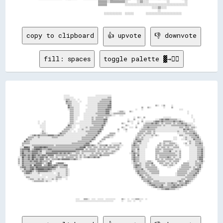
                                          ▒▒▒▒▒▒░░▒▒▒▒▒▒▒▒▒▒░░      ░░▒▒░░░░            ░░          ░░

                                          ▒▒▒▒▒▒            ░░░░░░░░░░░░░░░░░░░░░░░░░░░░░░░░░░░░░░░░░░

                                                                              ░░░░▒▒░░░░              

                                                                                  ░░                  

copy to clipboard
👍 upvote
👎 downvote
fill: spaces
toggle palette ▓→✊🏽
                                                                                                                                                                                                
                                                                                                                                                                                                
                                                                                                                                                                                                
                                                ░░░░░░                          ░░░░░░░░░░░░░░░░                                                                                                
                                                ░░░░░░░░░░              ░░░░░░░░░░░░░░░░░░░░▒▒▒▒                                                                                                
                                                ░░▒▒▒▒░░░░░░  ░░        ░░░░░░░░░░░░░░▒▒▒▒▒▒▒▒▒▒                                                                                                
                                                  ▓▓▒▒▒▒░░░░░░  ░░      ░░░░░░░░░░░░▒▒▒▒▒▒▒▒▒▒▓▓                                                                                                
                                                  ▒▒▒▒▒▒░░░░░░░░        ░░░░░░░░░░▒▒▒▒▒▒▒▒▒▒▒▒▓▓                                                                                                
                                                    ▓▓▒▒░░░░░░░░      ░░░░░░░░░░░░▒▒▒▒▒▒▒▒▒▒▓▓▓▓                                            ▒▒░░  ░░▒▒      ░░                                  
                                                    ▓▓▒▒▒▒░░░░░░        ░░░░░░░░░░▒▒▒▒▒▒▒▒▒▒▓▓▓▓                              ▒▒    ▒▒░░            ░░      ▒▒                                  
                                                    ░░▒▒▒▒░░░░░░      ░░░░░░░░░░░░▒▒▒▒▒▒▒▒▓▓▓▓▒▒                        ░░    ░░                                    ░░░░                        
                                                      ▒▒▒▒░░░░░░      ░░░░░░░░░░░░▒▒▒▒▒▒▒▒▓▓▓▓░░      ░░▒▒▒▒░░    ▒▒░░                                                      ░░                  
                                                      ▒▒▒▒░░░░░░    ░░░░░░░░░░░░▒▒▒▒▒▒▒▒▒▒▓▓▓▓░░░░▒▒▒▒▒▒▒▒▒▒▒▒                                                              ░░                  
                                                      ▒▒▒▒░░░░░░    ░░░░░░░░░░░░░░▒▒▒▒▒▒▒▒▒▒▒▒▒▒░░░░    ░░░░                                                                    ░░              
                                                      ▒▒▒▒░░░░      ░░░░░░░░▒▒░░▒▒▒▒▒▒▒▒░░▒▒░░                        ░░  ▒▒░░  ▒▒                  ░░░░░░░░                    ░░              
                                                      ▒▒▒▒░░░░      ░░░░░░░░▒▒░░▒▒▒▒▒▒▒▒▓▓▓▓                    ░░    ▒▒      ░░            ░░░░▒▒▓▓▒▒▓▓▓▓▒▒▒▒▒▒▒▒░░░░            ░░            
                      ░░    ░░                        ▒▒▒▒░░    ░░░░░░░░░░░░▒▒▒▒▒▒▒▒▒▒▒▒▓▓▒▒                    ▒▒░░░░    ░░  ▒▒  ░░░░░░░░▒▒▓▓▓▓▒▒▓▓▒▒▒▒▒▒▒▒▒▒▓▓▒▒▒▒▓▓▒▒░░        ░░            
                      ░░  ░░░░                      ░░▒▒▒▒░░░░░░░░░░░░░░░░░░▒▒▒▒▒▒▒▒▒▒▒▒▓▓░░              ▒▒░░      ░░    ▒▒    ░░▒▒▒▒▒▒▓▓▒▒▓▓▒▒░░▒▒░░▒▒▒▒▒▒░░▒▒░░▒▒▒▒▓▓▒▒▒▒░░░░░░              
                        ░░░░░░                      ▓▓▒▒░░░░    ░░░░░░░░░░░░░░▒▒▒▒▒▒▒▒▓▓▒▒                    ▒▒░░      ░░      ▒▒▒▒▒▒▒▒▒▒▒▒▒▒▒▒▒▒░░▒▒░░░░░░▒▒▒▒▒▒▒▒▒▒▒▒▒▒▓▓▒▒▒▒░░░░            
                        ░░░░░░                    ▒▒▒▒▒▒░░░░    ░░░░░░▒▒░░▒▒▒▒▒▒▒▒▒▒▒▒▓▓                  ▒▒░░    ░░░░  ▒▒    ░░▒▒▒▒▓▓▒▒▒▒▒▒▒▒░░░░░░░░░░░░░░░░░░░░░░▒▒▒▒░░▒▒▒▒░░▒▒▒▒░░          
                          ░░░░                  ▒▒▒▒▒▒░░░░    ░░░░▒▒░░░░░░▒▒▒▒▒▒▒▒▒▒▓▓▒▒              ▒▒    ░░▒▒            ░░▒▒▒▒▒▒▒▒▒▒▒▒▒▒░░░░░░░░░░░░░░░░░░░░░░░░░░░░▓▓▒▒▓▓▒▒▒▒░░            
                          ▒▒░░                ▒▒▒▒▒▒░░░░  ░░  ░░░░░░░░▒▒▒▒▒▒▒▒▒▒▒▒▓▓▓▓                ░░      ░░            ▒▒▒▒▒▒░░▒▒▒▒░░▒▒░░░░░░░░░░░░░░░░░░░░░░▒▒░░░░▒▒▒▒░░▒▒▒▒▒▒░░          
                        ░░▒▒▒▒░░          ░░▓▓▒▒▒▒░░░░░░░░░░░░░░░░░░░░░░▒▒▒▒▒▒▒▒▒▒▓▓░░        ▒▒▒▒▒▒                      ▒▒▒▒▒▒░░▒▒▒▒▒▒░░▒▒                      ░░░░░░░░▒▒▒▒▒▒▒▒▓▓▒▒          
              ░░▒▒▓▓▒▒▓▓▒▒▒▒▒▒▒▒▓▓▓▓▓▓▒▒▒▒▓▓▒▒▒▒░░░░░░░░░░░░░░░░░░░░░░▒▒▒▒▒▒▒▒▒▒▓▓░░      ░░▒▒▒▒▒▒░░                    ░░▒▒▒▒░░▒▒░░░░░░▒▒░░▒▒░░                    ▒▒▒▒░░░░░░▒▒▒▒▒▒▓▓▒▒        
            ▒▒▒▒▒▒░░░░▒▒░░░░░░░░░░░░▒▒▒▒▒▒░░░░░░░░░░░░░░░░░░░░░░░░▒▒▒▒▒▒▒▒▒▒▒▒▓▓░░      ▒▒▒▒▒▒░░░░                      ▒▒▒▒░░▒▒░░░░░░░░░░                    ░░░░      ░░▒▒░░░░▒▒▒▒▒▒▓▓░░      
          ▓▓▒▒▒▒░░░░░░░░░░░░░░░░░░░░░░░░░░░░░░░░░░░░░░░░░░░░░░░░░░▒▒▒▒▒▒▒▒▒▒▓▓▒▒      ▒▒▒▒                            ░░▓▓▒▒▒▒▒▒░░░░░░                        ░░░░    ░░░░▒▒░░░░░░▓▓▒▒▒▒▒▒      
        ▓▓▒▒▒▒░░░░░░░░░░░░░░░░░░░░░░░░░░░░░░░░░░░░░░░░░░░░░░░░▒▒▒▒▒▒▒▒▒▒▒▒▓▓░░      ▒▒░░                              ▒▒▒▒▓▓▓▓░░░░░░░░              ▒▒▒▒▒▒▒▒░░              ░░▒▒░░░░▒▒▒▒▒▒░░    
      ▒▒▒▒▒▒▒▒░░░░░░░░░░░░░░░░░░░░░░░░░░░░░░░░░░░░░░░░░░▒▒▒▒▒▒▒▒▒▒▒▒▒▒▓▓▓▓░░      ▒▒░░          ░░░░░░░░▒▒          ░░▓▓▒▒░░▒▒░░░░░░            ▒▒░░▒▒░░░░▒▒▒▒▒▒░░      ░░▒▒  ▒▒░░░░▒▒▒▒▓▓▒▒    
      ▒▒░░░░░░░░▒▒▒▒▒▒▒▒▒▒▒▒▒▒▒▒▒▒▒▒▒▒░░▒▒▒▒▒▒▒▒▒▒▒▒▒▒▒▒▒▒▒▒▒▒▒▒▒▒▒▒▓▓▓▓▓▓▒▒▓▓▒▒░░░░▒▒▒▒▒▒▓▓░░▒▒░░▒▒▒▒▒▒░░░░        ▒▒▓▓▒▒▒▒░░░░░░░░          ▒▒▒▒░░▒▒▒▒▒▒▒▒▒▒░░▒▒░░      ░░░░░░░░░░▒▒▒▒▒▒▒▒    
    ░░░░████▓▓░░░░▓▓▓▓▓▓██▓▓██▓▓▒▒▒▒▒▒▒▒▒▒▒▒▒▒▒▒▒▒▒▒▒▒▒▒▒▒▒▒▒▒▒▒▓▓▓▓██░░▒▒▒▒░░▒▒▒▒░░▒▒░░▒▒░░▒▒▒▒▒▒▒▒░░▒▒░░          ▒▒▒▒▒▒▒▒░░░░░░░░        ░░▒▒░░▒▒▒▒░░▒▒░░░░▒▒▒▒▒▒          ░░░░░░░░▒▒▒▒▒▒░░  
    ▒▒▓▓▓▓▓▓██░░▒▒▓▓████▓▓▒▒▒▒▒▒▓▓▓▓▒▒▒▒▒▒▒▒▒▒▒▒▒▒▒▒▒▒▒▒▒▒▒▒▓▓▓▓▓▓▓▓░░▒▒░░▒▒▒▒▒▒░░▒▒▒▒▒▒▒▒▒▒▒▒░░░░░░▒▒▒▒            ▒▒▒▒░░▓▓░░░░░░          ▒▒▒▒▒▒░░▒▒▒▒▒▒▒▒▒▒░░░░░░░░        ░░░░░░░░▒▒▒▒▓▓░░  
    ▒▒▓▓▒▒▒▒▓▓▒▒▓▓▓▓▓▓▒▒▓▓░░░░▒▒▒▒▒▒▓▓▓▓▓▓▓▓▓▓▓▓▓▓▓▓▓▓▓▓▓▓▓▓▒▒▒▒░░▒▒▒▒▒▒▒▒▒▒▒▒▒▒░░▒▒░░▒▒░░▒▒░░░░▒▒▒▒░░              ▓▓▒▒░░▒▒░░░░░░          ▒▒▒▒░░░░▒▒▒▒▒▒▓▓░░░░▒▒░░▒▒        ░░░░░░░░▒▒▒▒▓▓░░  
    ▒▒██▒▒▒▒▒▒▒▒▓▓▓▓▓▓▒▒▒▒░░░░▓▓▓▓▓▓▓▓▓▓▓▓▒▒▓▓▒▒▓▓▒▒▓▓▒▒░░░░▒▒▒▒░░▒▒░░░░░░░░▒▒░░▒▒▒▒▒▒░░▒▒▒▒▒▒▒▒▒▒░░              ░░▒▒▓▓▒▒▒▒░░░░░░          ▒▒▒▒▒▒▒▒▒▒▒▒▒▒▒▒▒▒▒▒░░░░▒▒        ░░░░░░░░▒▒▒▒▓▓░░  
    ▒▒▓▓▓▓▒▒▓▓▒▒██▓▓▒▒▓▓▒▒▓▓▓▓▒▒▓▓▓▓▓▓░░▒▒▒▒▒▒▒▒▒▒▒▒░░▒▒▒▒▒▒▒▒░░▒▒░░▒▒░░░░▒▒▒▒▒▒▒▒░░▓▓▒▒▒▒▒▒▒▒                      ▒▒▓▓░░▓▓░░░░░░          ▒▒░░▒▒▒▒▒▒▒▒▒▒▒▒▒▒▒▒▒▒░░▒▒        ░░░░░░░░▒▒▒▒▓▓░░  
  ░░░░██▒▒▒▒▓▓▒▒██▓▓▒▒▒▒▓▓▓▓▒▒▓▓░░▒▒▒▒░░▒▒░░░░▒▒░░▒▒▒▒▒▒▒▒░░▒▒░░▒▒░░▒▒▒▒▓▓▒▒▒▒▓▓▒▒▓▓░░                              ▒▒▓▓▒▒▒▒░░░░░░          ▒▒░░▒▒▒▒▒▒▒▒▓▓▒▒░░▒▒░░░░▒▒        ░░░░░░░░▒▒▓▓▓▓░░  
  ▒▒░░▓▓▒▒▒▒▓▓▒▒██▒▒▓▓▒▒▓▓▓▓░░▒▒▒▒░░▒▒▒▒▒▒▓▓▒▒▓▓▓▓▓▓▓▓▒▒▒▒▓▓▒▒░░░░                                                  ▒▒▓▓▒▒▒▒░░░░░░          ▒▒▒▒░░▒▒░░▒▒▒▒▒▒▒▒░░▒▒▒▒░░        ░░░░░░░░▒▒▓▓▓▓    
  ▒▒░░▓▓▒▒▒▒▒▒▓▓▒▒▓▓▓▓▒▒▓▓▒▒▒▒▒▒░░▓▓░░                                                                              ░░▓▓▒▒▒▒░░░░░░░░▒▒▒▒░░    ▒▒▒▒▒▒▒▒░░░░▒▒░░▒▒▒▒▒▒        ░░░░░░░░▒▒░░▒▒▓▓░░  
  ▒▒░░▓▓▒▒▒▒▒▒▒▒▒▒▒▒▓▓▓▓▓▓▒▒░░▒▒██▓▓    ▒▒▓▓▓▓▓▓░░                                                                  ░░▒▒▒▒░░▒▒░░░░▒▒▒▒▒▒▓▓      ▒▒▒▒░░▒▒▒▒░░▒▒░░▒▒      ▒▒▒▒▒▒░░░░░░▒▒▒▒▒▒▒▒    
  ░░░░▓▓▒▒▒▒▒▒▓▓░░██▓▓▓▓▓▓  ▒▒▒▒██▓▓▒▒▓▓▓▓▒▒▒▒▒▒▓▓▓▓                                                                  ▒▒▓▓▓▓▒▒░░░░▒▒▒▒░░▒▒▒▒      ░░▒▒▒▒░░▒▒▒▒░░      ▒▒▒▒▒▒▒▒░░░░░░▒▒▒▒▓▓░░    
    ▒▒▓▓▓▓▒▒▒▒▓▓▓▓▒▒██▓▓▓▓▓▓▓▓▓▓▓▓▓▓██▓▓▒▒░░▒▒▒▒▒▒▒▒                                                                  ▒▒▓▓▒▒▒▒░░░░▒▒▒▒▒▒▒▒▒▒▒▒          ░░░░        ░░▒▒▒▒▒▒▒▒▒▒░░▒▒░░▒▒▓▓░░    
    ░░░░▓▓▒▒▒▒▓▓██▒▒▓▓██████▓▓▓▓██▓▓▒▒▒▒░░░░░░░░░░▒▒░░                                                                ░░▒▒▒▒▒▒▓▓░░░░▒▒▒▒▒▒▒▒▒▒░░                  ░░▒▒▒▒▒▒▒▒▒▒░░░░▒▒▓▓▓▓▒▒      
      ▒▒▒▒▓▓▓▓██▒▒░░▒▒▓▓▓▓▓▓▓▓▓▓▒▒▒▒░░░░░░░░░░░░░░▒▒░░                                                                  ▒▒▓▓▒▒▒▒▒▒░░░░▒▒▒▒▒▒▒▒▒▒                  ▒▒▒▒▒▒▒▒▒▒░░░░▒▒▒▒▒▒▓▓░░      
        ▒▒▓▓▓▓▒▒░░░░░░▒▒░░░░░░░░░░░░░░  ░░▒▒░░░░░░▒▒░░                                                                  ░░▓▓▒▒▒▒▒▒▒▒░░░░▒▒▒▒▒▒▒▒                ░░▒▒▒▒▒▒▒▒▒▒░░▒▒▒▒▒▒▓▓▒▒        
        ░░░░░░░░░░░░░░░░  ░░░░░░░░░░░░░░░░▒▒░░░░░░▒▒░░                                                                    ░░▓▓▒▒░░▒▒▒▒░░░░░░░░░░                ░░▒▒▒▒▒▒▒▒░░▒▒▒▒▒▒▓▓▒▒          
          ▒▒▒▒░░░░░░░░░░░░░░░░  ░░░░░░░░▒▒▒▒▒▒░░░░░░                                                                        ░░▓▓▒▒░░▒▒▒▒░░░░░░░░░░░░░░░░░░░░░░░░░░░░░░░░░░▒▒▒▒▒▒▒▒▒▒░░          
            ░░▒▒▒▒░░░░▒▒░░▒▒░░░░░░░░▒▒░░▒▒░░░░    ░░                                                                          ▒▒▒▒▒▒▒▒▒▒▒▒░░░░░░░░░░░░░░░░░░░░░░░░░░░░▒▒▒▒░░▒▒▒▒▒▒░░            
                ░░▒▒▒▒▒▒▒▒▒▒░░▒▒░░░░    ░░                                                                                      ▒▒▒▒▓▓▒▒░░▒▒▒▒▒▒░░░░░░░░░░░░░░░░░░▒▒▓▓▒▒░░▓▓▓▓▒▒░░              
                                                                                                                                  ░░▒▒▓▓▒▒▒▒▒▒▒▒▒▒▒▒▒▒░░▒▒▒▒▓▓▒▒▒▒░░▒▒▒▒▒▒▓▓▒▒░░                
                                                                                                                                    ░░▒▒▓▓▓▓▒▒▒▒▒▒▓▓░░░░▒▒▒▒▒▒▓▓▒▒▓▓▒▒▓▓▒▒▒▒                    
                                                                                                                                        ░░▒▒▓▓▒▒▓▓▓▓▒▒▒▒▒▒▒▒▓▓▓▓▓▓▒▒▒▒░░                        
                                                                                                                                              ░░░░▒▒▒▒▓▓▓▓▒▒▒▒▒▒░░░░                            
                                                                                                                                                             