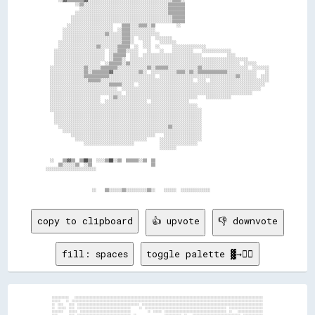
              ░░▒▒░░░░░░░░░░░░░░░░░░░░░░░░░░░░░░░░░░░░░░░░▒▒▒▒▒▒▒▒                                        

                ░░░░░░░░░░░░░░░░░░░░░░░░░░░░░░░░░░░░░░░░░░▒▒▒▒▒▒▒▒                                        

              ░░░░░░░░░░░░░░░░░░░░░░░░░░░░░░░░░░░░░░░░░░░░▒▒▒▒▒▒▒▒                                        

            ░░░░░░░░░░░░░░░░░░░░░░░░░░░░░░░░░░░░░░░░░░░░░░░░▒▒▒▒▒▒                                        

            ░░░░░░░░░░░░░░░░░░░░░░░░░░░░░░░░░░░░░░░░░░░░░░░░▒▒▒▒▒▒                                        

          ░░░░░░░░░░░░░░░░░░░░░░    ▒▒▒▒░░░░▒▒▒▒░░▒▒          ░░                                          

        ░░░░░░░░░░░░░░░░░░░░░░░░  ░░▒▒▒▒░░░░░░░░░░░░                                                      

        ░░░░░░░░░░░░░░░░░░░░▒▒░░░░░░▒▒▒▒░░░░░░░░░░░░░░                                                    

        ░░░░░░░░░░░░░░░░░░░░░░░░░░░░▒▒▒▒░░  ░░░░░░  ░░░░░░░░                                              

      ░░░░░░░░░░░░░░░░░░░░░░░░░░░░░░▒▒▒▒░░    ░░░░    ░░░░░░░░                                            

      ░░░░░░░░░░░░░░░░░░▒▒░░░░░░░░▒▒▒▒▒▒  ░░  ░░░░  ░░      ░░░░░░░░░░░░░░░░                              

    ░░░░░░░░░░░░░░░░░░░░░░░░  ░░░░▒▒▒▒░░░░░░    ░░    ░░    ░░░░░░░░░░    ░░░░░░░░░░░░░░                  

    ░░░░░░░░░░░░░░░░░░░░░░░░  ░░▒▒▒▒▒▒  ░░░░  ░░░░░░░░░░░░░░░░░░░░░░░░░░░░            ░░░░                

    ░░░░░░░░░░░░░░░░░░░░░░░░  ░░▒▒▒▒░░  ░░░░░░░░░░░░░░░░░░░░░░░░░░░░░░░░░░░░░░░░░░░░░░░░░░░░░░░░          

    ░░░░░░░░░░░░░░░░░░░░░░  ░░▒▒▒▒▒▒░░▒▒░░░░░░░░░░░░░░░░░░░░░░░░░░░░░░░░░░░░░░░░░░░░░░░░░░░░  ░░░░░░      

  ░░░░░░░░░░░░░░░░▒▒░░░░░░▒▒▒▒▒▒▒▒░░░░░░░░░░░░░░▒▒░░▒▒▒▒▒▒░░░░░░░░░░░░░░▒▒░░░░░░░░░░░░░░░░░░░░░░  ░░░░░░░░

  ░░░░░░░░░░░░░░░░▒▒░░▒▒▒▒▒▒▒▒▓▓░░░░░░░░░░░░▒▒░░  ░░░░░░░░░░░░▒▒▒▒░░▒▒░░▒▒▒▒▒▒▒▒▒▒▒▒▒▒░░░░░░░░░░░░░░    ░░

  ░░░░░░░░░░░░░░░░▒▒▒▒▒▒▒▒▒▒▒▒░░░░░░░░░░░░░░░░░░░░░░  ░░░░░░░░░░░░░░░░░░░░░░░░░░░░░░░░░░░░▒▒░░░░░░░░  ░░░░

  ░░░░░░░░░░░░░░░░░░▒▒▒▒▒▒░░░░░░░░░░░░░░░░░░░░░░░░░░░░░░░░░░░░░░░░░░░░  ░░░░  ░░░░░░░░░░░░░░░░░░░░░░░░░░░░

  ░░░░░░░░░░░░░░░░░░░░░░░░░░░░▒▒▒▒▒▒░░░░░░  ░░░░░░░░░░░░░░░░░░░░░░░░░░░░░░░░░░░░░░░░░░░░░░░░░░░░░░░░░░░░  

  ░░░░░░░░░░░░░░░░░░░░░░░░░░░░░░░░  ░░░░░░░░░░░░░░░░░░░░░░░░░░░░░░░░░░░░░░░░░░░░░░░░░░░░░░░░░░░░░░░░░░    

  ░░░░░░░░░░░░░░░░░░░░░░░░░░░░░░░░░░  ░░░░░░░░░░░░░░░░░░░░░░░░░░░░░░░░░░░░░░░░░░░░░░░░░░░░░░░░░░░░        

  ░░░░░░░░░░░░░░░░░░░░░░░░    ░░▒▒░░░░░░░░░░░░░░░░░░░░░░░░░░░░░░░░░░░░░░    ░░░░░░░░░░░░                  

  ░░░░░░░░░░░░░░░░░░░░░░░░  ░░░░░░░░░░░░░░░░░░░░  ░░░░░░░░░░░░░░░░░░                                      

  ░░░░░░░░░░░░░░░░░░░░░░░░░░░░░░░░░░░░░░░░░░░░░░░░░░░░░░░░░░░░░░░░░░░░░░                                  

  ░░░░░░░░░░░░░░░░░░░░░░░░░░░░░░░░░░░░░░░░░░░░░░░░░░░░░░░░░░░░░░░░░░░░░░░░                                

    ░░░░░░░░░░░░░░░░░░░░░░░░░░░░░░░░░░░░░░░░░░░░░░░░░░░░░░░░░░░░░░░░░░░░░░                                

    ░░░░░░░░░░░░░░░░░░░░░░░░░░░░░░░░░░░░░░░░░░░░░░░░░░░░░░░░░░░░░░░░░░░░░░                                

    ░░░░░░░░░░░░░░░░░░░░░░░░░░░░░░░░░░░░░░░░░░░░░░░░░░░░░░░░░░░░░░░░░░░░░░                                

      ░░░░░░░░░░░░░░░░░░░░░░░░░░░░░░░░░░░░░░░░░░░░░░░░░░░░▒▒░░░░░░░░░░░░░░                                

        ░░░░░░░░░░░░░░░░░░░░░░░░░░░░░░░░░░░░░░░░░░░░░░░░░░░░░░░░░░░░░░░░░░                                

            ░░░░░░░░░░░░░░░░░░░░░░░░░░░░░░░░░░░░░░░░    ░░░░░░░░░░░░░░░░░░                                

              ░░░░░░░░░░░░░░░░░░░░░░░░░░░░░░░░░░      ░░░░░░░░░░░░░░░░░░░░                                

                  ░░░░░░░░░░░░░░░░░░░░░░░░            ░░░░░░░░░░░░░░░░░░                                  

                                                      ░░░░░░░░                                            

  ░░    ▒▒▓▓▒▒  ▒▒██▒▒  ░░░░▒▒██░░▒▒  ▒▒▒▒▒▒░░▒▒  ▒▒                                                      

      ▒▒░░░░░░▒▒  ░░▒▒                            ▒▒                                                      

░░░░░░░░░░░░░░░░░░░░░░░░                                                                                  

copy to clipboard
👍 upvote
👎 downvote
fill: spaces
toggle palette ▓→✊🏽
░░░░░░░░░░░░    ░░░░░░░░░░░░░░░░░░░░░░░░░░░░░░░░░░░░░░░░░░░░░░░░░░░░░░░░░░░░░░░░░░░░░░░░░░░░░░░░░░░░░░░░░░░░░░░░░░░░░░░░░░░░░░░░░░░░░░░░░░░░░░░░░░░░░░

░░░░░░    ░░  ░░░░░░░░░░░░░░░░░░░░░░░░░░░░░░░░░░░░░░░░░░░░░░░░░░░░░░░░░░░░░░░░░░░░░░░░░░░░░░░░░░░░░░░░░░░░░░░░░░░░░░░░░░░░░░░░░░░░░░░░░░░░░░░░░░░░░░░░

░░  ░░░░    ░░░░  ░░░░░░░░░░░░░░░░░░░░░░░░░░░░░░░░░░░░░░░░░░░░  ░░░░░░░░░░░░░░░░░░░░░░░░░░░░░░░░░░░░░░░░░░░░░░░░░░░░░░░░░░░░░░░░░░░░░░░░░░░░░░░░░░░░░░

░░  ░░░░░░  ░░░░  ░░░░░░░░░░░░░░░░░░░░░░░░░░░░░░░░░░░░░░      ░░  ░░░░░░░░░░░░░░░░░░░░░░░░░░░░░░░░░░░░░░░░░░░░░░░░░░░░░░░░░░  ░░░░░░░░░░░░░░░░░░░░░░░░

░░░░░░░░    ░░░░░░  ░░░░░░░░░░░░░░░░░░░░░░░░░░░░░░░░░░░░            ░░  ░░░░░░  ░░░░░░░░░░░░░░░░░░░░░░░░░░░░░░░░░░░░░░░░░░░░  ░░    ░░░░░░░░░░░░░░░░░░

░░░░        ░░░░  ░░░░░░░░░░░░░░░░░░░░░░░░░░░░░░░░░░░░░░  ░░                    ░░░░░░░░░░░░  ░░    ░░░░░░░░░░░░░░░░░░░░░░░░░░░░░░░░░░  ░░░░░░░░░░░░░░
