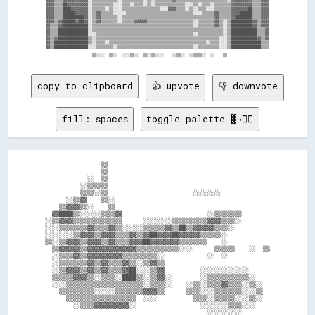
▓▓▓▓▒▒▒▒██▓▓▓▓▓▓▓▓▓▓░░▒▒▒▒▒▒▒▒▒▒░░░░▒▒▒▒░░▒▒▒▒░░▒▒░░▒▒▒▒▒▒▒▒▒▒▒▒▒▒░░░░▒▒░░▒▒▒▒░░▒▒▒▒▒▒▒▒▓▓▓▓▓▓▓▓▓▓▒▒▒▒▓▓▓▓

▓▓▓▓▒▒▒▒████▓▓▓▓▓▓▓▓░░▒▒▒▒▒▒░░▒▒░░░░▒▒▒▒▒▒▒▒▒▒▒▒▒▒▒▒▒▒░░░░▓▓▓▓▒▒▒▒░░▒▒░░▒▒▒▒░░░░▒▒▒▒▒▒▒▒▓▓▓▓▓▓▓▓██▒▒▒▒▓▓▓▓

▓▓▓▓▒▒▒▒██████▓▓▓▓▓▓░░▒▒▓▓▒▒▒▒▒▒░░░░░░▒▒▒▒▒▒▒▒▒▒▒▒▒▒▒▒▒▒▒▒▒▒▒▒▒▒▒▒▒▒▒▒░░░░▒▒▒▒▒▒▓▓▒▒▒▒▒▒▓▓▓▓██████▒▒▒▒▓▓▓▓

▓▓▓▓▒▒▒▒██████████▓▓░░▒▒▓▓▒▒▒▒▒▒▒▒░░▒▒▒▒▒▒▒▒▒▒▒▒▒▒▒▒▒▒▒▒▒▒▒▒▒▒▒▒▒▒▒▒▒▒▒▒▒▒▒▒▒▒▒▒▓▓▒▒▒▒▒▒▓▓████████▒▒▒▒▓▓▓▓

▓▓▓▓▒▒▓▓██████▓▓██▓▓░░▒▒▓▓▒▒▒▒▒▒▒▒░░▒▒▒▒▒▒▓▓▓▓▓▓▒▒▒▒▒▒▒▒▒▒▒▒▒▒▒▒▒▒▒▒▒▒░░▒▒▒▒▒▒▒▒▓▓▒▒░░▒▒██████████▓▓▒▒▓▓▓▓

▓▓▒▒▒▒▓▓████████████░░▒▒▒▒▒▒▒▒▒▒▒▒▒▒▒▒▒▒▒▒▒▒▒▒▒▒▒▒▒▒▒▒▒▒▒▒▒▒▒▒▒▒▒▒▒▒▒▒░░▒▒▒▒▒▒▒▒▓▓▒▒░░▒▒██████████▓▓▒▒▓▓▓▓

▓▓▒▒▒▒██████████████░░▒▒▒▒▒▒▒▒▒▒▒▒▒▒▒▒▒▒▒▒▒▒▒▒▒▒▒▒▒▒▒▒▒▒▒▒▒▒▒▒▒▒▒▒▒▒▒▒▒▒▒▒▒▒▒▒▒▒▒▒▒▒░░▒▒████████████▒▒▒▒▓▓

▓▓▒▒▒▒██████████████░░░░▒▒▒▒▒▒▒▒▒▒▒▒▒▒▒▒▒▒▒▒▒▒▒▒▒▒▒▒▒▒▒▒▒▒▒▒▒▒▒▒▒▒▒▒▒▒░░▒▒▒▒▒▒▒▒▒▒▒▒░░▒▒████████████▒▒▒▒▓▓

▓▓▒▒▓▓██████████████▒▒░░▒▒▒▒▒▒▒▒▒▒▒▒▒▒▒▒▒▒▒▒▒▒▒▒▒▒▒▒▒▒▒▒▒▒▒▒▒▒▒▒▒▒▒▒▒▒▒▒▒▒▒▒▒▒▒▒▒▒░░░░▒▒████████████▓▓▒▒▓▓

▓▓▒▒████████████████▒▒░░▒▒▒▒░░▒▒▒▒▒▒▒▒▒▒▒▒▒▒▒▒▒▒▒▒▒▒▒▒▒▒▒▒▒▒▒▒▒▒▒▒▒▒▒▒▒▒▒▒▒▒░░▒▒▒▒░░░░▒▒██████████████▒▒▒▒

▓▓▒▒████████████████░░░░▒▒▒▒▒▒▒▒░░▒▒▒▒▒▒▒▒▒▒▒▒▒▒▒▒▒▒▒▒▒▒▒▒▒▒▒▒▒▒▒▒▒▒▒▒░░▒▒▒▒▒▒▒▒▒▒░░░░▒▒██████████████▒▒▒▒

copy to clipboard
👍 upvote
👎 downvote
fill: spaces
toggle palette ▓→✊🏽
                  ▒▒                                                

                  ▒▒                                                

              ░░  ▒▒                                                

            ░░▒▒▒▒▒▒                                                

            ▒▒▒▒░░▒▒                        ░░░░░░░░                

        ░░▒▒▓▓    ▒▒░░                                              

      ▒▒▓▓▓▓▒▒░░    ▒▒                                              

    ▓▓████▒▒░░░░░░▒▒▒▒▓▓                        ░░▒▒▒▒▒▒▒▒          

  ░░▒▒▓▓▓▓▒▒▒▒▒▒▒▒▒▒▒▒▒▒      ░░░░░░░░▒▒▒▒▒▒▒▒▒▒▓▓▓▓▒▒▒▒░░          

  ░░░░▒▒▒▒▒▒▒▒▓▓▒▒▒▒▓▓▒▒░░░░░░▒▒▒▒▒▒▓▓▒▒██▒▒▓▓▓▓▓▓▒▒▒▒░░            

  ░░░░░░░░▒▒▓▓▓▓▒▒▓▓▓▓▒▒▒▒▓▓▒▒▓▓██▓▓▓▓██▓▓▓▓▓▓▒▒▒▒▒▒░░              

  ▒▒░░▒▒▓▓▓▓▒▒▓▓▓▓▒▒▓▓▒▒▒▒▓▓▓▓██▓▓▓▓▓▓▓▓▒▒▒▒▒▒▒▒    ░░              

    ▒▒▓▓▓▓▓▓▒▒▓▓▓▓▓▓▓▓▓▓▓▓▓▓▒▒▒▒▒▒▒▒▒▒▒▒░░░░      ▒▒▒▒▒▒    ░░  ▒▒  

    ░░▒▒▒▒▓▓▒▒▓▓▓▓▓▓▓▓▓▓▒▒▒▒▒▒▒▒▒▒░░            ░░  ░░              

    ░░▒▒▒▒▒▒▒▒▓▓▒▒▓▓▒▒▒▒▓▓▒▒░░▒▒▓▓▒▒                                

    ░░▒▒▓▓▓▓▒▒▓▓▒▒▓▓▒▒▒▒▓▓██░░░░▒▒▓▓          ░░░░░░░░░░░░░░        

    ▒▒▒▒▒▒▓▓▓▓▒▒░░▒▒▒▒░░████▒▒░░▒▒▓▓░░        ░░▒▒▒▒▒▒▒▒▒▒▒▒░░      

    ░░░░▒▒▒▒▒▒▒▒▒▒▒▒▒▒▒▒▒▒▒▒▒▒░░▒▒▒▒░░    ░░▒▒░░▒▒▒▒▓▓▒▒▒▒░░▒▒░░    

      ▒▒▒▒▒▒▒▒▒▒░░░░░░▒▒▒▒▒▒▒▒▓▓▓▓▒▒      ▒▒▒▒░░░░▒▒▒▒▒▒▒▒░░░░▒▒    

        ▒▒▒▒▒▒▒▒▒▒▒▒▒▒▒▒▒▒▒▒  ░░░░          ▒▒▒▒░░▒▒▒▒▒▒░░░░▒▒░░    

          ░░▒▒▒▒▓▓▓▓▓▓▓▓▓▓░░                  ░░░░░░░░▒▒▒▒░░░░      

                                                ░░░░░░░░░░          
