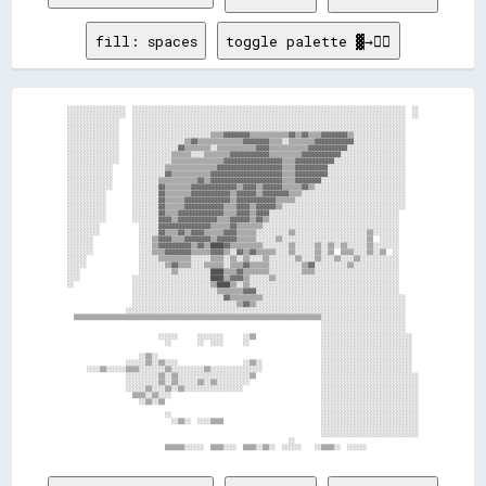
fill: spaces
toggle palette ▓→✊🏽
░░░░░░░░░░░░░░░░░░  ░░░░░░░░░░░░░░░░░░░░░░░░░░░░░░░░░░░░░░░░░░░░░░░░░░░░░░░░░░░░░░░░░░░░░░░░░░░░░░░░░░░░  ░░

░░░░░░░░░░░░░░░░░░  ░░░░░░░░░░░░░░░░░░░░░░░░░░░░░░░░░░░░░░░░░░░░░░░░░░░░░░░░░░░░░░░░░░░░░░░░░░░░░░░░░░░░  ░░

░░░░░░░░░░░░░░░░    ░░░░░░░░░░░░░░░░░░░░░░░░░░░░░░░░░░░░░░░░░░░░░░░░░░░░░░░░░░░░░░░░░░░░░░░░░░░░░░░░░░░░    

░░░░░░░░░░░░░░░░    ░░░░░░░░░░░░░░░░░░░░░░░░░░░░░░░░░░░░░░░░░░░░░░░░░░░░░░░░░░░░░░░░░░░░░░░░░░░░░░░░░░░░    

░░░░░░░░░░░░░░░░    ░░░░░░░░░░░░░░░░░░░░░░░░▒▒▒▒▓▓▓▓▓▓▓▓▒▒▒▒▒▒▒▒▒▒▒▒▓▓▒▒▓▓▒▒▒▒▓▓▓▓▓▓▓▓▒▒░░░░░░░░░░░░░░░░    

░░░░░░░░░░░░░░░░    ░░░░░░░░░░░░░░░░▒▒▓▓▒▒▒▒▒▒▒▒▒▒▒▒▒▒▓▓▓▓▓▓▓▓▒▒▒▒░░▒▒▒▒▒▒▒▒▓▓▓▓▓▓▓▓▓▓▓▓░░░░░░░░░░░░░░░░    

░░░░░░░░░░░░░░░░    ░░░░░░░░░░░░░░▓▓▒▒▒▒▒▒▒▒░░▒▒▒▒▒▒▒▒▒▒▒▒▓▓▓▓▒▒▒▒▒▒▒▒▒▒▒▒▓▓▓▓▓▓▓▓▓▓▓▓░░░░░░░░░░░░░░░░░░    

░░░░░░░░░░░░░░░░    ░░░░░░░░░░░░▒▒▒▒▒▒░░░░▒▒▒▒▒▒▒▒▓▓▓▓▓▓▓▓▓▓▓▓▒▒▒▒▒▒▒▒▒▒▓▓▓▓▓▓▓▓▓▓▓▓░░░░░░░░░░░░░░░░░░░░    

░░░░░░░░░░░░░░░░    ░░░░░░░░░░░░▒▒▒▒▒▒▒▒▒▒▒▒▒▒▒▒▓▓▓▓▓▓▓▓▓▓▓▓▓▓▓▓▓▓▒▒▒▒▓▓▓▓▓▓▓▓▓▓▓▓░░░░░░░░░░░░░░░░░░░░░░    

░░░░░░░░░░░░░░      ░░░░░░░░░░▒▒▒▒▒▒▒▒▒▒▒▒▒▒▒▒▓▓▓▓▓▓▓▓▓▓▓▓▓▓▓▓▓▓▓▓▒▒▒▒▓▓▓▓▓▓▓▓▓▓░░░░░░░░░░░░░░░░░░░░░░░░    

░░░░░░░░░░░░░░      ░░░░░░░░░░▓▓▒▒▒▒▒▒▒▒▒▒▒▒▓▓▓▓▓▓▓▓▓▓▓▓▓▓▓▓▓▓▓▓▓▓▒▒▒▒▓▓▓▓▓▓▓▓▓▓░░░░░░░░░░░░░░░░░░░░░░░░    

░░░░░░░░░░░░░░      ░░░░░░░░▒▒▒▒▒▒▒▒▒▒▒▒▓▓▒▒▓▓▓▓▓▓▓▓▓▓▓▓▓▓▓▓▓▓▓▓▓▓▒▒▒▒▓▓▓▓▓▓▓▓░░░░░░░░░░░░░░░░░░░░░░░░░░    

░░░░░░░░░░░░░░      ░░░░░░░░▓▓▒▒▒▒▒▒▒▒▓▓▓▓▓▓▓▓▓▓▓▓▓▓▒▒▓▓▓▓▒▒▓▓▓▓▓▓▒▒▒▒▒▒▓▓▒▒░░░░░░░░░░░░░░░░░░░░░░░░░░░░    

░░░░░░░░░░░░        ░░░░░░░░▓▓▒▒▒▒▒▒▒▒▓▓▓▓▓▓▓▓▓▓▓▓▒▒▓▓▓▓▓▓▒▒▓▓▓▓▓▓▓▓▒▒▒▒░░░░░░░░░░░░░░░░░░░░░░░░░░░░░░░░    

░░░░░░░░░░░░        ░░░░░░░░▓▓▒▒▒▒▒▒▓▓▓▓▓▓▓▓▓▓▓▓▓▓▒▒▓▓▓▓▓▓▓▓▓▓▓▓▒▒▒▒▒▒░░░░░░░░░░░░░░░░░░░░░░░░░░░░░░░░░░    

░░░░░░░░░░░░        ░░░░░░░░▓▓▒▒▒▒▒▒▓▓▓▓▓▓▓▓▓▓▓▓▒▒▒▒▓▓▓▓▒▒▓▓▓▓▓▓▒▒░░░░░░░░░░░░░░░░░░░░░░░░░░░░░░░░░░░░░░    

░░░░░░░░░░░░        ░░░░░░░░▓▓▒▒▒▒▓▓▓▓▓▓▓▓▓▓▓▓▓▓▒▒▒▒▓▓▓▓▒▒▓▓▓▓░░░░░░░░░░░░░░░░░░░░░░░░░░░░░░░░░░░░░░░░      

░░░░░░░░░░░░        ░░░░░░░░▓▓▓▓▒▒▓▓▓▓▓▓▓▓▓▓▓▓▒▒▒▒▓▓▓▓▓▓▒▒▓▓▒▒░░░░░░░░░░░░░░░░░░░░░░░░░░░░░░░░░░░░░░░░      

░░░░░░░░░░            ░░░░░░▓▓▓▓▓▓▓▓▓▓▓▓▓▓▓▓▒▒▒▒▒▒▓▓▒▒▒▒▒▒▒▒░░░░░░░░░░░░░░░░░░░░░░░░░░░░░░░░░░░░░░░░░░      

░░░░░░░░░░            ░░░░░░▓▓▒▒▒▒▓▓▒▒▓▓▓▓▒▒▒▒▒▒▓▓▓▓▒▒▒▒▒▒░░░░░░░░░░▒▒░░░░░░░░░░░░░░░░░░░░░░▒▒░░░░░░░░      

░░░░░░░░              ░░░░▒▒▓▓▓▓▒▒▒▒▓▓▓▓▓▓▓▓▒▒▓▓▓▓▓▓▒▒▒▒▒▒░░░░░░▒▒░░░░░░░░░░░░░░░░░░░░░░░░░░▒▒  ░░░░░░      

░░░░░░░░              ░░░░▒▒▓▓▓▓▓▓▓▓▓▓▒▒▓▓▒▒████▓▓▒▒▒▒▒▒▒▒▒▒░░░░░░░░▒▒░░░░░░▒▒░░▒▒░░▒▒░░░░░░▒▒░░░░░░░░      

░░░░░░░░              ░░░░▒▒▒▒▓▓▓▓▓▓▓▓▒▒▒▒▒▒▓▓▓▓▒▒░░▓▓▒▒▓▓▒▒▒▒▒▒░░░░▒▒░░░░░░▒▒░░▒▒  ▒▒▒▒░░░░▒▒░░▒▒  ░░      

░░░░░░                ░░░░░░▒▒▒▒▒▒▒▒▒▒░░░░░░▒▒▒▒░░▒▒░░▒▒░░░░▒▒░░░░░░░░▒▒░░░░▒▒░░░░▒▒░░░░▒▒░░░░░░░░░░░░      

░░░░░░                ░░░░░░░░▒▒▓▓▒▒▒▒░░░░▒▒▒▒▒▒░░▒▒▒▒▓▓▒▒▒▒▒▒░░░░░░░░░░▒▒▓▓░░░░░░░░░░▒▒░░░░░░░░░░░░░░      

░░░░                  ░░░░░░░░░░▒▒░░░░░░░░░░████▒▒▒▒▓▓▒▒▒▒▒▒▒▒░░░░░░░░░░▒▒▒▒░░░░░░░░░░░░░░░░░░░░░░░░░░      

░░░░                ░░░░░░░░░░░░░░░░░░░░░░░░████▒▒▓▓▓▓▒▒░░░░░░▒▒░░░░░░░░░░░░░░░░░░░░░░░░░░░░░░░░░░░░░░      

░░                  ░░░░░░░░░░░░░░░░░░░░░░░░▒▒████▒▒░░▒▒░░░░░░░░░░░░░░░░░░░░░░░░░░░░░░░░░░░░░░░░░░░░░░      

                    ░░░░░░░░░░░░░░░░░░░░░░░░░░▒▒▒▒▒▒▒▒▓▓▓▓░░░░░░░░░░░░░░░░░░░░░░░░░░░░░░░░░░░░░░░░░░░░      

                    ░░░░░░░░░░░░░░░░░░░░░░░░░░░░▓▓▒▒▒▒▒▒▒▒▒▒░░░░░░░░░░░░░░░░░░░░░░░░░░░░░░░░░░░░░░░░░░░░    

                    ░░░░░░░░░░░░░░░░░░░░░░░░░░░░░░░░▒▒▓▓▒▒░░░░░░░░░░░░░░░░░░░░░░░░░░░░░░░░░░░░░░░░░░░░░░    

                  ░░░░░░░░░░░░░░░░░░░░░░░░░░░░░░░░░░░░░░░░░░░░░░░░░░░░░░░░░░░░░░░░░░░░░░░░░░░░░░░░░░░░░░    

  ▒▒▒▒▒▒▒▒▒▒▒▒▒▒▒▒▒▒▒▒▒▒▒▒▒▒▒▒▒▒▒▒▒▒▒▒▒▒▒▒▒▒▒▒▒▒▒▒▒▒▒▒▒▒▒▒▒▒▒▒▒▒▒▒▒▒▒▒▒▒▒▒▒▒▒▒░░░░░░░░░░░░░░░░░░░░░░░░░░    

                                                                              ░░░░░░░░░░░░░░░░░░░░░░░░░░    

                                                                              ░░░░░░░░░░░░░░░░░░░░░░░░░░    

                            ░░░░░░      ░░░░░░░░      ░░▒▒                    ░░░░░░░░░░░░░░░░░░░░░░░░░░░░  

                              ░░        ░░  ░░░░      ░░                      ░░░░░░░░░░░░░░░░░░░░░░░░░░░░  

                                                                              ░░░░░░░░░░░░░░░░░░░░░░░░░░░░  

                      ░░▒▒░░                                                  ░░░░░░░░░░░░░░░░░░░░░░░░░░░░  

                  ░░░░░░▒▒░░▒▒░░░░                    ░░▒▒░░                  ░░░░░░░░░░░░░░░░░░░░░░░░░░░░  

      ░░░░▒▒░░░░░░▒▒▒▒░░░░░░░░▒▒░░░░░░░░░░▒▒░░░░░░░░░░░░░░░░                  ░░░░░░░░░░░░░░░░░░░░░░░░░░░░  

                  ░░░░░░░░░░▒▒░░▒▒░░░░░░░░░░░░░░░░░░░░░░▒▒                    ░░░░░░░░░░░░░░░░░░░░░░░░░░░░░░

                  ░░░░░░░░░░▒▒░░▒▒░░░░░░▒▒░░▒▒░░░░░░░░░░                      ░░░░░░░░░░░░░░░░░░░░░░░░░░░░░░

                  ░░░░░░▒▒░░░░▒▒░░▒▒░░░░░░░░░░░░░░░░░░                        ░░░░░░░░░░░░░░░░░░░░░░░░░░░░░░

                    ▒▒▒▒░░▒▒░░░░                                              ░░░░░░░░░░░░░░░░░░░░░░░░░░░░░░

                      ░░▒▒░░▒▒                                                ░░░░░░░░░░░░░░░░░░░░░░░░░░░░░░

                                                                              ░░░░░░░░░░░░░░░░░░░░░░░░░░░░░░

                              ░░                                              ░░░░░░░░░░░░░░░░░░░░░░░░░░░░░░

                                ░░▒▒░░  ░░░░▒▒▒▒                              ░░░░░░░░░░░░░░░░░░░░░░░░░░░░░░

                                                                              ░░░░░░░░░░░░░░░░░░░░░░░░░░░░░░

                                                                              ░░░░░░░░░░░░░░░░░░░░░░░░░░░░░░

                                                                    ░░                                      
