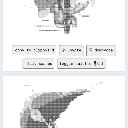
                  ▒▒▒▒▒▒▒▒▒▒▒▒▒▒▒▒▒▒▒▒▒▒▓▓▒▒▒▒▒▒▒▒▒▒▒▒▒▒▒▒▓▓▓▓▓▓▒▒▒▒░░▓▓▓▓▓▓▓▓▓▓░░░░░░░░░░░░░░                      ░░░░░░░░                

                  ▒▒▓▓▒▒▒▒▒▒▒▒▒▒▒▒▒▒▒▒▒▒▒▒▓▓▒▒▒▒▒▒▒▒▒▒▒▒▒▒▓▓▓▓▓▓▒▒▒▒░░▓▓▓▓▓▓▓▓▓▓░░░░░░░░░░░░        ░░      ░░▒▒▒▒    ░░  ░░                

                    ▒▒▒▒▒▒▒▒▒▒▒▒▒▒▒▒▒▒▒▒▒▒▒▒▒▒▒▒▒▒▒▒▓▓▓▓▓▓▒▒▓▓▓▓░░░░░░▓▓▓▓▓▓▓▓▓▓░░░░░░░░░░  ░░▒▒▒▒░░░░░░░░░░░░░░▒▒    ░░░░░░                

                    ▒▒▒▒▒▒▒▒▒▒▒▒▒▒▒▒▒▒▒▒▒▒▒▒▒▒▒▒▒▒▓▓▒▒░░░░▒▒▓▓▓▓▒▒░░░░▓▓▓▓▓▓▓▓██░░░░░░  ▒▒░░  ▒▒▒▒░░░░░░░░░░░░▒▒        ░░                  

  ░░                  ▒▒▒▒▒▒▒▒▒▒▒▒▒▒▒▒▒▒▒▒▒▒▒▒▒▒▓▓▒▒▓▓░░░░░░▓▓▓▓▓▓░░░░▓▓▓▓▓▓▓▓██▓▓    ░░░░▒▒▒▒░░░░░░░░░░▒▒░░▒▒        ░░░░                  

          ░░          ░░▒▒▒▒▒▒▒▒▒▒▒▒▒▒▒▒▒▒▒▒▒▒▒▒▒▒▓▓▒▒▒▒▒▒▒▒▓▓██▓▓░░  ▓▓▓▓▓▓▓▓▒▒░░▒▒▒▒░░░░▒▒░░░░░░░░░░▒▒▒▒▒▒                                

                        ▒▒▒▒▒▒▒▒▒▒▒▒▒▒░░░░░░░░▓▓▒▒▒▒▒▒░░░░░░▓▓▓▓▓▓▓▓░░▒▒▒▒▒▒▒▒▒▒░░░░░░▒▒▒▒░░░░░░░░▒▒▒▒▒▒▒▒                                  

                        ▒▒▒▒▒▒░░░░░░░░░░░░░░░░▒▒░░▒▒▒▒░░    ▒▒░░▒▒▒▒▒▒▒▒▒▒▒▒▓▓▒▒▒▒▒▒▒▒░░░░░░░░▒▒▒▒▒▒▒▒                                      

                        ▒▒░░░░░░░░░░░░░░░░░░░░▓▓▒▒▓▓▓▓▒▒▒▒░░▒▒░░▒▒▒▒▒▒▒▒▒▒▒▒▒▒▒▒░░░░░░▒▒▒▒▒▒▒▒▒▒▒▒                                          

                        ░░░░░░░░░░░░░░░░░░░░    ░░░░▓▓▒▒▒▒▒▒▒▒░░░░▒▒▒▒▓▓▓▓▓▓▓▓▒▒░░▒▒▒▒▒▒▒▒░░░░                                              

                        ░░░░░░░░░░░░░░░░░░        ░░▒▒▒▒▒▒▒▒▒▒░░░░▒▒▒▒▓▓▒▒▓▓▓▓▒▒▒▒▒▒░░          ░░░░                                        

                        ░░░░░░░░░░░░░░            ░░▒▒▒▒▒▒▒▒▒▒░░░░░░▒▒▒▒▒▒▓▓▓▓██▒▒▓▓▓▓▓▓              ▒▒▒▒▒▒▒▒▒▒▒▒                          

                          ░░░░░░░░                ░░▒▒▒▒▒▒▒▒░░▒▒░░░░▒▒▒▒▒▒▓▓██▓▓▒▒▒▒▒▒▒▒▓▓                                                  

                                                  ░░▒▒▒▒▒▒▒▒░░░░░░▒▒▒▒▓▓██▓▓▓▓▓▓▒▒▒▒▒▒▒▒▒▒▒▒                                                

                              ░░▒▒▒▒▒▒▓▓▒▒▒▒      ░░▓▓▒▒▒▒▓▓░░░░▒▒▒▒▒▒▓▓▓▓▓▓▒▒░░░░▒▒░░░░▒▒▒▒                                                

                                                    ▓▓▓▓▒▒▒▒▒▒▒▒▒▒▒▒▓▓▒▒▓▓▓▓░░░░▒▒▓▓░░░░░░▒▒                                                

                                                    ░░▓▓▓▓▒▒▓▓▓▓▒▒▓▓▓▓░░▓▓▓▓░░▒▒▓▓▓▓▒▒  ░░▒▒                                                

                                                      ▒▒░░░░░░▒▒▒▒▒▒▒▒▒▒▓▓▒▒▒▒▒▒▒▒░░▒▒░░▒▒▒▒                                                

                    ░░░░▒▒░░▒▒  ░░░░░░░░░░░░  ░░  ░░    ▒▒░░░░  ░░░░░░▒▒▒▒▓▓▓▓▓▓    ▒▒░░░░▒▒                                                

                                                          ░░▒▒▒▒▒▒▒▒▒▒▓▓▒▒▓▓██▓▓    ░░    ░░                                                

                                                                      ▓▓▒▒▓▓▓▓▓▓                                                            

                          ▒▒▒▒▒▒▒▒▒▒▒▒▓▓▒▒▒▒▓▓▒▒▒▒▒▒▓▓▒▒▒▒▒▒░░░░░░    ▓▓▒▒▓▓██▒▒                                                            

                                                                      ▒▒▒▒▒▒▓▓░░                                                            

                                                                      ░░░░▒▒▒▒                                                              

copy to clipboard
👍 upvote
👎 downvote
fill: spaces
toggle palette ▓→✊🏽
                                                                                                      ░░░░░░              

                                                                                                  ░░                      

              ░░░░░░░░░░░░                                                                      ░░                        

                                                                                              ░░                          

                        ░░                                                  ░░░░░░░░░░░░░░░░▒▒                            

                        ░░                                          ░░░░░░░░░░░░░░░░░░░░▒▒▒▒▒▒▒▒▒▒▒▒▒▒▒▒░░                

                                    ░░░░░░░░░░░░░░▒▒▒▒▒▒▒▒▒▒░░░░▒▒▒▒▒▒░░░░░░░░░░░░░░▒▒▒▒▒▒▒▒▒▒▒▒▒▒▒▒▒▒▒▒▒▒▒▒▒▒            

                          ░░░░░░░░░░░░░░▒▒▒▒▒▒▒▒▒▒▒▒▒▒▒▒▒▒▒▒▒▒▒▒▒▒▒▒░░▒▒▒▒▒▒░░░░░░▒▒▒▒▒▒░░▒▒▒▒▓▓▓▓▓▓▓▓▓▓▓▓▓▓▓▓▓▓          

                        ░░░░░░░░░░░░░░▒▒▒▒▒▒▒▒▒▒▒▒▒▒▒▒▒▒▒▒▒▒▒▒▒▒▒▒▒▒▒▒▒▒░░░░▒▒▒▒░░▒▒▒▒▓▓▓▓▓▓▓▓▓▓▓▓▓▓▓▓▓▓▓▓▓▓░░            

                    ░░░░░░░░░░░░░░▒▒▒▒▒▒▒▒▒▒▒▒▒▒▒▒▒▒▒▒▒▒▒▒▒▒▒▒▒▒▒▒▒▒▒▒▒▒▒▒▒▒░░▒▒▓▓▓▓▓▓▓▓▓▓▓▓▓▓▓▓▓▓▓▓▓▓▓▓                  

                  ░░  ░░░░░░▒▒▒▒▒▒▒▒▒▒▒▒▒▒▒▒▒▒▒▒▒▒▒▒▒▒▒▒▒▒▒▒▒▒▒▒▒▒▒▒▒▒▒▒▓▓▓▓▒▒▓▓▓▓▓▓▓▓▓▓▓▓▓▓▓▓▓▓▓▓▓▓░░                    

                ░░    ░░░░░░▒▒▒▒▒▒▒▒▒▒▒▒▒▒▒▒▒▒▒▒▒▒▒▒▒▒▒▒▒▒▒▒▒▒▒▒▒▒▓▓▓▓▓▓▓▓▓▓▓▓▓▓▓▓▓▓▓▓▓▓▓▓▓▓▓▓▓▓██                        

                ░░░░░░░░░░░░▒▒▒▒▒▒▒▒▒▒▒▒▒▒▒▒▒▒▒▒▒▒▒▒▒▒▒▒▒▒▒▒▒▒▓▓▓▓▓▓▓▓▓▓▓▓▓▓▓▓▓▓▓▓▓▓▓▓▓▓▓▓▓▓▓▓██                          

              ░░░░░░░░░░░░░░▒▒▒▒▒▒▒▒▒▒▒▒▒▒▒▒▒▒▒▒▒▒▒▒▒▒▒▒▓▓▓▓▓▓▓▓▓▓▓▓▓▓▓▓▓▓▓▓▓▓▓▓▓▓▓▓▓▓▓▓▓▓▓▓▓▓░░                          

              ░░░░░░░░░░░░▒▒▒▒▒▒▒▒▒▒▒▒▒▒▒▒▒▒▒▒▒▒▒▒▒▒▓▓▓▓▓▓▓▓▓▓▓▓▓▓▓▓▓▓▓▓▓▓▓▓▓▓▓▓▓▓▓▓▓▓▓▓▓▓▓▓▓▓                            

              ░░░░░░░░░░░░▒▒▒▒▒▒▒▒▒▒▒▒▒▒▒▒▒▒▒▒▒▒▓▓▓▓▓▓▓▓▓▓▓▓▓▓▓▓▓▓▓▓▓▓▓▓▓▓▓▓▓▓▓▓▓▓▓▓▓▓▓▓▓▓▓▓                              

              ░░░░░░▒▒░░░░▒▒▒▒░░▒▒▒▒▒▒▒▒▒▒▓▓▓▓▓▓▓▓▓▓▓▓▓▓▓▓▓▓▓▓▓▓▓▓▓▓▓▓▓▓▓▓▓▓▓▓▓▓▓▓▓▓▓▓▓▓▓▓▒▒                              

            ░░░░░░░░▒▒▒▒░░░░░░▒▒▓▓▓▓▓▓▓▓▓▓▓▓▓▓▓▓▓▓▓▓▓▓▓▓▓▓▓▓▓▓▓▓▓▓▓▓▓▓▓▓▓▓▓▓▓▓▓▓▓▓▓▓▓▓▓▓▓▓                                

            ░░░░░░▒▒▒▒▒▒▒▒░░▒▒░░░░▒▒░░░░▓▓▓▓▓▓▓▓▓▓▓▓▓▓▓▓▓▓▓▓▓▓▓▓▓▓▓▓▓▓▓▓▓▓▓▓▓▓▓▓▓▓▓▓▓▓▓▓                                  

            ░░░░▒▒▒▒▒▒▒▒▒▒▒▒░░░░░░▒▒░░░░░░▒▒▓▓▓▓▓▓▓▓▓▓▓▓▓▓▓▓▓▓▓▓▓▓▓▓▓▓▓▓▓▓▓▓▓▓▓▓▓▓▓▓▓▓                                    

          ░░░░░░▒▒▒▒▒▒▒▒▒▒▒▒░░░░░░░░▒▒░░░░░░▒▒▓▓▓▓▓▓▓▓▓▓▓▓▓▓▓▓▓▓▓▓▓▓▓▓▓▓▓▓▓▓▓▓▓▓▓▓░░                                      

          ▒▒░░▒▒▒▒▒▒▒▒▒▒▒▒▒▒░░░░░░▒▒▒▒▒▒░░░░░░▓▓▓▓▓▓▓▓▓▓▓▓▓▓▓▓▓▓▓▓▓▓▓▓▓▓▓▓▓▓▓▓▓▓                                          

          ░░░░▒▒▒▒▒▒▒▒▒▒▒▒▓▓░░░░░░░░░░░░░░░░░░▒▒▓▓▓▓▓▓▓▓▓▓▓▓▓▓▓▓▓▓▓▓▓▓▓▓▓▓▓▓██                                            

          ░░▒▒▒▒▒▒▒▒▒▒▒▒▓▓▓▓░░░░  ░░░░░░░░░░░░░░▓▓▓▓▓▓▓▓▓▓▓▓▓▓████▒▒▒▒██▓▓▓▓▒▒                                            

          ░░▒▒▒▒▒▒▒▒▒▒▒▒▓▓▒▒▓▓░░░░░░░░░░░░░░░░▒▒▒▒░░▓▓▓▓▓▓██▒▒██▒▒██▓▓██▓▓▒▒                                              

          ▒▒▒▒▒▒▒▒▒▒▒▒▒▒▓▓▓▓▓▓▓▓▒▒░░░░░░░░░░░░▒▒░░░░░░▓▓▓▓██▒▒░░▓▓▓▓▓▓▓▓░░                                                

          ▒▒▒▒▒▒▒▒▒▒▒▒▓▓▓▓▓▓▓▓▓▓▓▓▓▓▓▓▓▓▓▓▒▒░░░░▒▒░░░░██▓▓██▒▒▓▓▒▒▓▓▒▒                                                    

          ▒▒▒▒▒▒▒▒▒▒▒▒▓▓▓▓▓▓▓▓▓▓▓▓▓▓▓▓▓▓▓▓▓▓▓▓▓▓▓▓██▒▒░░████▒▒██▒▒▒▒░░                                                    

          ▒▒▒▒▒▒▒▒▒▒▓▓▓▓▓▓▓▓▓▓▓▓▓▓▓▓▓▓▓▓▓▓▓▓▓▓▓▓▓▓▓▓██▒▒░░▓▓░░▓▓▓▓▒▒▒▒▒▒                                                  

          ▒▒▒▒▒▒▒▒▒▒▓▓▓▓▓▓▓▓▓▓▓▓▓▓▓▓▓▓▓▓▓▓▓▓▓▓▓▓▓▓▓▓▓▓▓▓▓▓░░░░▓▓▒▒▓▓▒▒░░░░                                                

          ░░▒▒▒▒▒▒▒▒▓▓▓▓▓▓▓▓▓▓▓▓▓▓▓▓▓▓▓▓▓▓▓▓▓▓▓▓▓▓▓▓▓▓▓▓▓▓░░░░░░░░▓▓▓▓  ░░                                                
