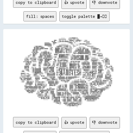
copy to clipboard
👍 upvote
👎 downvote
fill: spaces
toggle palette ▓→✊🏽
                                                                                                                                                                              
                                                                                                                                                                              
                                                                                                                                                                              
                                                                              ░░░░░░      ░░▒▒▒▒▓▓▓▓▓▓▒▒▒▒                                                                    
                                                                          ▒▒▒▒▒▒▒▒▒▒▒▒    ▒▒▒▒▒▒░░▒▒▒▒░░▒▒▒▒                                                                  
                                                                  ▓▓▓▓░░  ▒▒▒▒░░▒▒░░▒▒░░░░░░▓▓▓▓▓▓▒▒░░▒▒▓▓▓▓▓▓▒▒░░  ░░▒▒▒▒                                                    
                                                              ▓▓▒▒▓▓    ░░▒▒▓▓▒▒▓▓▒▒▓▓▓▓▓▓▒▒▒▒▒▒░░▒▒░░▒▒▒▒░░▒▒░░    ▒▒▒▒▒▒▒▒▒▒                                                
                                                  ▒▒▒▒▒▒▒▒░░    ▓▓▓▓▓▓░░░░░░            ░░▒▒▓▓▓▓▒▒  ▒▒                  ▒▒▒▒▒▒                                                
                                                  ▓▓▓▓▓▓▓▓▓▓▒▒  ▒▒▒▒          ░░░░░░░░        ▒▒▒▒░░  ░░░░░░▒▒▓▓▒▒▓▓▓▓▒▒▒▒▒▒▒▒▒▒░░                                            
                                                  ▓▓▓▓▓▓▓▓▓▓▓▓  ░░        ▒▒▒▒▒▒▒▒▒▒▒▒▒▒▒▒░░░░  ░░▒▒░░░░▒▒░░░░        ▒▒▒▒░░░░                                                
                                ░░▒▒▓▓▒▒▓▓▓▓▒▒░░      ░░▒▒▒▒▒▒        ▒▒▓▓▓▓▓▓▒▒░░▒▒▒▒▓▓▓▓░░▒▒░░  ▒▒▒▒░░    ░░░░░░░░      ▒▒▒▒▒▒▒▒▒▒░░                                        
                                ▓▓▒▒▓▓▓▓▒▒▒▒▓▓▓▓▒▒        ░░▒▒▒▒    ▒▒▒▒▓▓▒▒░░▒▒▒▒▒▒▒▒▒▒▒▒░░▒▒▒▒  ░░    ░░░░▒▒▒▒░░▒▒▒▒░░      ░░▒▒▒▒▒▒▒▒░░                                    
                                ▓▓▒▒▓▓▓▓▒▒▓▓▓▓▓▓▒▒▓▓▓▓▓▓  ░░▓▓░░    ██▓▓██▓▓░░▓▓▒▒░░▓▓▓▓▒▒▒▒▒▒▒▒░░    ░░▒▒▒▒▒▒▓▓░░▓▓▓▓▒▒▒▒▒▒    ▒▒▒▒▓▓▓▓▓▓▓▓▒▒                                
                              ▓▓▓▓▒▒▓▓▒▒▒▒▒▒              ░░▒▒▒▒  ░░██████▒▒▒▒▓▓▒▒▒▒░░▓▓▓▓▓▓▒▒▒▒      ▒▒▒▒██▓▓▓▓▒▒██  ▓▓▓▓██░░  ░░░░▒▒▒▒▒▒▒▒░░▒▒                              
                              ▓▓▒▒▒▒▓▓          ░░▒▒▒▒        ░░    ██▓▓██▒▒▓▓▓▓▒▒░░░░▓▓░░▒▒▒▒▒▒    ▒▒▓▓▓▓▒▒▓▓▓▓▓▓▓▓░░▓▓▓▓▓▓▓▓░░  ▒▒▓▓▓▓    ░░▒▒                              
                            ▒▒▒▒▓▓▒▒▓▓▒▒    ▒▒▒▒▓▓▓▓▓▓▒▒▓▓░░░░      ██▓▓▓▓▓▓██▓▓▒▒▓▓░░▓▓▒▒▒▒▒▒▒▒  ▒▒▒▒▒▒  ▓▓▓▓▓▓▓▓▓▓▒▒▓▓▓▓▓▓▓▓▒▒  ▒▒▓▓▓▓  ░░░░                                
                              ▓▓▒▒▓▓▒▒    ▒▒▒▒▒▒▓▓▓▓▓▓▒▒▓▓▒▒▒▒    ░░▒▒▒▒▒▒░░░░░░  ░░  ░░░░░░░░    ▒▒▓▓▒▒▒▒▓▓▓▓██▓▓▓▓▓▓▓▓▓▓▓▓▒▒▒▒  ░░░░░░░░▒▒▒▒▒▒▒▒░░                          
                        ░░▒▒  ▓▓▓▓▒▒░░    ▓▓▒▒▒▒▓▓▒▒▓▓▒▒▒▒▓▓░░    ▓▓▓▓▓▓  ▓▓▓▓▓▓▓▓▓▓▒▒▓▓▓▓▒▒░░  ▒▒░░░░    ░░  ░░░░░░  ░░░░░░▒▒▒▒  ▒▒▓▓▓▓▒▒  ▒▒▒▒░░▒▒                          
                      ▒▒▒▒░░  ▓▓▓▓░░    ░░▓▓▓▓▒▒▒▒▓▓▒▒▓▓▓▓▓▓▒▒░░  ░░░░░░  ██▓▓████▓▓▒▒▒▒▒▒░░░░░░▒▒▓▓▓▓▒▒▓▓▓▓▓▓▓▓████  ▓▓██▓▓░░░░      ░░░░░░▓▓▓▓▓▓▓▓                          
                  ░░░░▒▒░░  ░░▒▒▒▒░░  ░░▓▓▓▓▓▓░░░░▓▓▒▒▓▓▓▓▓▓▒▒░░░░▒▒▓▓░░  ██▓▓██▓▓▓▓▓▓▓▓▒▒    ▒▒▒▒▒▒▓▓▓▓▓▓▓▓░░▓▓████  ▓▓██▓▓░░░░░░░░░░░░      ░░░░░░░░                        
                ░░▒▒▒▒░░░░▓▓▒▒▒▒▒▒▒▒░░░░▒▒▒▒▒▒░░▓▓▒▒▓▓▒▒▒▒▒▒▒▒▒▒  ░░░░  ▒▒▒▒▒▒▒▒▒▒▒▒▒▒▒▒▒▒░░  ▒▒▓▓▒▒▓▓▓▓▒▒▒▒▓▓▓▓████  ▓▓▓▓██▒▒  ░░▒▒▒▒▒▒░░░░  ░░▒▒▒▒░░  ▒▒▒▒░░                
                ▒▒▒▒▓▓▒▒░░▒▒▒▒▒▒▓▓▓▓  ▒▒▒▒▓▓▓▓▒▒  ▓▓▓▓▓▓██▓▓▓▓  ░░▓▓░░  ▒▒░░░░▒▒▒▒▒▒▒▒░░░░    ▓▓▒▒▒▒▓▓▒▒▓▓▓▓▓▓██████▒▒▓▓▓▓██░░  ▒▒▒▒▒▒▒▒▒▒▒▒░░      ░░▒▒▒▒▓▓▓▓░░              
                ▒▒▒▒▒▒▒▒  ░░▒▒▒▒▒▒▒▒  ░░▒▒▓▓▓▓▒▒  ▓▓▓▓▓▓▓▓░░      ▒▒▓▓  ▓▓▒▒▓▓▓▓▒▒▓▓▓▓▓▓▒▒    ░░░░░░░░░░░░░░░░░░░░░░░░▒▒▒▒░░    ▒▒▓▓▓▓▓▓▓▓▒▒░░░░  ▒▒▒▒░░▓▓▓▓▒▒▒▒              
              ▒▒▒▒▒▒▓▓▓▓▒▒▓▓░░▒▒▒▒▒▒░░  ▒▒▒▒▓▓    ▓▓▓▓▓▓░░░░░░  ▒▒▒▒▒▒  ▒▒▒▒▒▒░░░░▒▒░░▒▒▒▒  ░░▓▓▒▒▓▓▒▒▓▓▒▒▓▓▓▓  ░░░░▒▒▒▒▒▒▒▒░░  ░░▒▒▓▓▒▒▒▒░░░░░░    ▒▒░░▓▓▓▓▒▒▒▒              
                  ▒▒▒▒▓▓▒▒▒▒            ▓▓▓▓▒▒    ▓▓▒▒▒▒▓▓░░    ▒▒▒▒░░░░▒▒▒▒▓▓▒▒▓▓▓▓▓▓▒▒░░░░▒▒▒▒░░▒▒▒▒░░░░▒▒░░  ▒▒▓▓▓▓▓▓▒▒▓▓▓▓    ▓▓▓▓▓▓▓▓▒▒▓▓▓▓▒▒  ░░░░▒▒▒▒▒▒▒▒              
                  ▓▓▓▓▒▒▓▓    ▒▒▒▒▒▒    ▒▒▒▒░░  ▒▒▓▓▓▓▒▒▒▒▓▓    ▓▓▒▒  ▒▒▓▓░░▓▓▒▒▓▓▓▓▓▓░░░░  ████▓▓▓▓▓▓▓▓▒▒▓▓░░  ▒▒▓▓▓▓▓▓▓▓▓▓▓▓    ▓▓▓▓▓▓▓▓░░▒▒▓▓▒▒      ▒▒▒▒▒▒▓▓              
                ░░▒▒▒▒▒▒░░    ▓▓▓▓▒▒    ▓▓▒▒    ▒▒▓▓▓▓▒▒▓▓▓▓  ▒▒▒▒▒▒  ▓▓▒▒░░▓▓░░▓▓▓▓▓▓▒▒░░  ████▓▓▓▓▓▓▒▒░░▓▓▒▒    ▒▒▒▒░░▒▒▒▒▒▒░░  ▒▒▒▒▒▒▒▒▒▒░░▒▒▓▓▒▒  ░░▒▒░░    ░░░░          
                ▓▓▓▓▓▓▓▓    ░░░░░░░░    ▒▒▒▒    ░░░░░░▒▒▒▒░░▒▒▒▒▒▒▒▒  ░░░░░░▓▓▒▒▓▓▓▓▓▓▒▒░░  ▓▓▓▓▓▓▓▓▒▒▒▒░░▓▓▓▓  ░░▒▒▓▓▓▓▒▒██▓▓▒▒  ▓▓▓▓▓▓▓▓  ▒▒▓▓▓▓▒▒  ░░░░▓▓░░▒▒▒▒▓▓          
                ▓▓▓▓▒▒▓▓    ▒▒▒▒░░▒▒    ▒▒▒▒  ░░▒▒▒▒▒▒▓▓▒▒████▓▓██    ▓▓░░▒▒▒▒▒▒▒▒▒▒░░▒▒▒▒  ██▓▓▓▓▓▓▒▒▓▓  ▓▓▒▒  ░░▓▓▒▒▓▓▓▓██▓▓▒▒  ▓▓▓▓▓▓▒▒░░▒▒▓▓▓▓▒▒    ░░▒▒▒▒▒▒░░▒▒▒▒        
                ▒▒▒▒▒▒▒▒  ░░░░▓▓▒▒▓▓▓▓▓▓▓▓██    ▓▓▓▓▓▓▒▒▒▒▒▒▓▓▓▓▓▓    ░░░░▓▓▓▓▓▓▒▒▓▓▒▒▒▒▒▒░░▓▓▒▒░░▒▒▒▒▒▒░░▒▒▒▒▒▒░░▒▒▒▒▒▒▒▒▒▒▒▒░░  ▒▒▒▒▒▒▒▒  ▒▒▒▒▒▒▒▒    ▒▒░░    ▒▒▓▓▒▒        
            ░░░░  ▒▒▓▓▓▓    ░░▓▓▒▒▓▓▓▓▓▓▓▓▓▓    ▓▓▓▓▒▒▒▒░░░░▓▓▓▓▓▓    ▒▒▒▒██░░██░░██  ██▓▓▒▒██▓▓▓▓▒▒▓▓▒▒▓▓▓▓▒▒▒▒  ░░██▓▓▓▓▓▓▒▒░░░░▒▒░░▒▒▒▒  ██▓▓██▓▓▒▒      ▒▒░░  ▒▒▓▓        
          ░░▓▓▓▓    ░░▒▒░░  ░░▓▓▒▒▓▓▓▓▓▓▓▓██      ▒▒▒▒▒▒░░██▒▒▓▓██    ▒▒░░▒▒▓▓██  ▓▓  ▓▓▓▓▒▒▒▒▒▒▓▓  ▓▓  ▒▒▓▓▒▒▒▒    ░░▒▒▒▒▒▒░░▒▒▒▒▓▓▓▓▒▒▓▓  ▒▒▓▓██░░      ░░▒▒▒▒  ░░▒▒        
          ░░░░░░░░          ░░▒▒▒▒██▓▓██▓▓▓▓▒▒░░  ▒▒▒▒▒▒░░▒▒▒▒▒▒▒▒▒▒  ▓▓▒▒▒▒▓▓██░░▓▓░░▓▓▓▓▒▒▓▓  ▓▓  ██░░▓▓░░▓▓▓▓  ▒▒▒▒▒▒▓▓▒▒▒▒██▓▓██░░▒▒▒▒  ▓▓▓▓▓▓░░░░    ▒▒▒▒▒▒░░            
          ▓▓▓▓▓▓▒▒░░▒▒▒▒      ░░▒▒▓▓▓▓▒▒▒▒▒▒▒▒▒▒  ░░░░▓▓▓▓▒▒▒▒▒▒▓▓▓▓  ▒▒░░░░████▒▒▓▓░░▓▓▓▓▒▒▒▒▒▒██  ▓▓  ░░▓▓▓▓▒▒  ░░░░▒▒░░▓▓▒▒▒▒▒▒▓▓▓▓▓▓▒▒░░▒▒▒▒▒▒▒▒░░    ▒▒▒▒▒▒░░            
          ▒▒░░░░▒▒░░░░▒▒▒▒░░  ░░▓▓▓▓▒▒  ░░▒▒░░░░      ▓▓▓▓▓▓▓▓▓▓▓▓▓▓  ▓▓░░▓▓▒▒██▒▒░░▒▒▓▓▓▓▒▒▓▓  ▓▓  ▓▓▒▒▓▓▓▓▒▒▒▒  ▒▒▓▓▒▒░░▓▓▒▒▓▓  ██▒▒▒▒  ░░▒▒▒▒▒▒▓▓    ▒▒▒▒▓▓▒▒▒▒            
          ▒▒▒▒▒▒▒▒▒▒▓▓▓▓▒▒    ░░▒▒▒▒▒▒▒▒░░  ▓▓▒▒▓▓    ▒▒▒▒▒▒▒▒▒▒▒▒▒▒  ░░░░░░▓▓░░░░░░  ░░░░░░░░░░░░░░▒▒▒▒░░░░░░    ▒▒▒▒▒▒▒▒▒▒▒▒▒▒▒▒▓▓▒▒▒▒  ▓▓▓▓▓▓▓▓▓▓    ▓▓▒▒░░▒▒▓▓░░          
        ▒▒░░▒▒▒▒▒▒░░▒▒▒▒░░▒▒░░    ▒▒▒▒▒▒▒▒    ░░░░▒▒▒▒░░░░▒▒▓▓▒▒▓▓▓▓    ▒▒▓▓▓▓▓▓▓▓▓▓░░▓▓▒▒▓▓▓▓▓▓▓▓▓▓▓▓▓▓▒▒▒▒░░  ░░▓▓▒▒░░▒▒░░▒▒▒▒  ▒▒▒▒▒▒  ▓▓▒▒▓▓▓▓▓▓    ▓▓▓▓▓▓▓▓▒▒            
        ▒▒▓▓░░▒▒▓▓▓▓▓▓▓▓▓▓▓▓      ▓▓▓▓▓▓▓▓    ▓▓▓▓▓▓▓▓▒▒░░░░▒▒▓▓▓▓▒▒░░░░░░▓▓▓▓▓▓▓▓▓▓▒▒▓▓▒▒▓▓▓▓▓▓▒▒▒▒░░░░      ░░  ░░  ▒▒▒▒▒▒▓▓▒▒▓▓▒▒▒▒  ▒▒▒▒▒▒▒▒▒▒    ░░▓▓▓▓▓▓▓▓▒▒▒▒          
          ▓▓▒▒▒▒▓▓░░▓▓▓▓▓▓▒▒░░    ▒▒▓▓▒▒▒▒        ░░░░▓▓▓▓▒▒░░▓▓▓▓▓▓▒▒▒▒  ▒▒▒▒▒▒▒▒▒▒░░▒▒▒▒▒▒▒▒░░    ░░░░░░▒▒░░▒▒░░░░░░  ░░░░░░▒▒▒▒░░    ▒▒▒▒▒▒▒▒▒▒  ░░░░░░▒▒▒▒▒▒▓▓░░          
          ░░▒▒▒▒░░░░▒▒▒▒░░░░░░░░  ▒▒▒▒▒▒            ░░▒▒▒▒▒▒▒▒▒▒▒▒░░▒▒▒▒░░  ░░▓▓▒▒▓▓▒▒▒▒▓▓▓▓    ░░░░▒▒▒▒▒▒▒▒░░▒▒▒▒▒▒▒▒░░  ░░▒▒░░    ░░▒▒▓▓▒▒▒▒▒▒▓▓░░▓▓▓▓▓▓▒▒▒▒  ▒▒▓▓          
          ░░▒▒▒▒    ▓▓▓▓▒▒▓▓▒▒▒▒  ▒▒▒▒▒▒▓▓▒▒▒▒▓▓▒▒░░    ▓▓▓▓▓▓▓▓▓▓░░▓▓▓▓▒▒░░    ░░░░▓▓▒▒▒▒    ░░▒▒▒▒▓▓▓▓▓▓▓▓▒▒▓▓▓▓▓▓▒▒██          ▓▓▓▓▒▒▓▓▓▓▓▓▒▒▓▓▒▒▒▒▒▒▒▒░░  ▒▒▒▒▒▒          
                  ▒▒▓▓▓▓▓▓▓▓▓▓    ▒▒░░▒▒▒▒▒▒▒▒▒▒░░░░    ▓▓▓▓▓▓▓▓▓▓▒▒▓▓▓▓▒▒                  ░░▒▒▒▒▒▒▒▒▒▒▒▒▒▒░░░░▒▒▒▒▒▒░░▒▒░░░░▒▒▓▓░░▒▒▓▓░░▓▓▒▒▓▓▓▓▓▓▓▓▒▒▒▒    ▒▒▒▒▒▒          
                  ▒▒▒▒▒▒▓▓▓▓▒▒    ▓▓░░▓▓▓▓▓▓▓▓▒▒▒▒░░▒▒    ▓▓▓▓▒▒▒▒▓▓▒▒▒▒    ░░░░░░░░▒▒▒▒    ▒▒▒▒▒▒▒▒▓▓▓▓░░████▓▓▓▓▓▓▓▓▒▒▒▒░░  ▒▒▓▓▒▒▓▓▓▓░░▓▓▒▒▓▓▓▓▒▒▒▒░░  ░░░░▒▒▒▒░░          
                ▒▒▒▒░░░░▒▒▒▒      ▓▓▒▒▒▒▒▒▒▒▓▓▒▒▒▒▒▒▒▒    ▓▓▓▓▓▓▒▒▓▓░░  ░░▒▒▓▓░░▒▒░░▓▓▓▓    ▓▓▓▓▓▓░░▒▒▓▓▓▓▓▓▓▓▓▓▓▓▓▓▒▒▒▒▓▓▒▒  ▒▒▒▒▒▒  ▒▒▒▒  ▒▒░░░░░░      ▒▒▓▓▒▒▓▓            
                ▒▒▓▓▓▓▓▓▓▓▓▓▓▓▒▒▓▓▓▓▓▓▒▒▓▓▓▓░░▒▒▓▓▒▒░░    ░░          ░░▒▒▓▓▓▓░░▓▓░░▓▓▓▓    ▓▓▓▓▓▓░░░░▓▓░░██▓▓▓▓▓▓▓▓▒▒▒▒▒▒▒▒  ░░▓▓▒▒▒▒░░    ░░░░      ░░▒▒▒▒▒▒░░░░            
                ░░▓▓▓▓▒▒▓▓▓▓▓▓▓▓▓▓▓▓▓▓▒▒▓▓▓▓▒▒▒▒▓▓        ▒▒▒▒        ░░▒▒▓▓▒▒░░▒▒▒▒▒▒▒▒    ▓▓▓▓▓▓░░░░▓▓▒▒▓▓██▓▓██▓▓██▒▒▓▓▒▒  ░░▒▒▒▒▒▒▒▒▒▒      ░░▒▒▒▒▒▒▒▒▓▓▒▒░░              
                ▒▒▒▒░░▒▒░░▒▒▒▒▒▒▒▒▒▒▒▒  ▒▒▒▒░░▒▒    ░░▓▓▒▒▓▓▒▒▓▓▓▓▒▒  ▒▒░░▓▓▓▓▓▓▓▓▒▒▓▓░░░░  ▓▓▒▒▒▒░░▒▒▒▒░░▒▒▒▒▒▒▒▒▒▒▒▒▒▒▒▒▒▒  ▒▒▓▓▒▒▓▓▒▒▓▓▓▓▓▓▓▓▓▓▓▓▓▓▓▓▒▒░░░░                
                  ▒▒▓▓▓▓▓▓▒▒▓▓▓▓▒▒▒▒  ░░░░▒▒▓▓▓▓▓▓▓▓▓▓▒▒▓▓▒▒▒▒▒▒▒▒    ▒▒▓▓▓▓▓▓▓▓▓▓▓▓▓▓▒▒▒▒  ▒▒▒▒▓▓▒▒▓▓▓▓▒▒▓▓▓▓▓▓▒▒▒▒▓▓▓▓▓▓▒▒  ▒▒▓▓░░░░▓▓██▒▒░░▒▒▓▓██▒▒▒▒                      
                    ▓▓▓▓▒▒▓▓▓▓▓▓▒▒░░  ▒▒░░▓▓▓▓▓▓▒▒▒▒▒▒▓▓░░░░▓▓▓▓▓▓    ▒▒░░░░░░░░░░░░▒▒▒▒▒▒  ░░▒▒▒▒▒▒▒▒▒▒░░░░▒▒▒▒▒▒▓▓▒▒▒▒▓▓▒▒  ▒▒▓▓▓▓▓▓▓▓▓▓▒▒▓▓▒▒▓▓▓▓                          
                      ▒▒▓▓▒▒▓▓░░    ░░▒▒▒▒  ▓▓▓▓░░░░▒▒▓▓░░░░▓▓▓▓▓▓    ▒▒▓▓▓▓▓▓░░▓▓░░▓▓▒▒▓▓▒▒  ▒▒▒▒▓▓▓▓▓▓▓▓▓▓  ▒▒▒▒▓▓▒▒▒▒▓▓▓▓  ▒▒▒▒▒▒▓▓▒▒▒▒▓▓▒▒▒▒▓▓░░                          
                                    ▒▒▒▒▒▒▒▒▒▒░░  ▒▒▓▓░░░░░░▒▒▓▓▓▓▒▒  ▒▒▓▓██▓▓░░▓▓▒▒▓▓▒▒▓▓▓▓▓▓  ░░▓▓▓▓▓▓▓▓▓▓░░  ▒▒▓▓▓▓▓▓▒▒▓▓  ▒▒░░▒▒▒▒▒▒▒▒▒▒▒▒▒▒▒▒                            
                                      ▒▒▓▓▓▓▒▒▒▒░░▒▒▓▓░░░░░░  ▒▒▓▓▓▓  ▒▒▓▓▓▓▓▓▒▒▓▓░░▒▒░░▓▓▒▒▒▒▒▒  ░░░░░░▒▒░░▒▒░░  ░░▒▒▒▒░░▒▒▒▒  ▒▒▒▒▒▒▒▒▓▓▒▒▒▒▒▒░░                            
                                      ▒▒▒▒▒▒▒▒▒▒░░▓▓▒▒▒▒▒▒░░  ▒▒▓▓▓▓  ░░▒▒▒▒░░▒▒▒▒▒▒▒▒░░▒▒▒▒░░▒▒░░░░░░▒▒▒▒▒▒▒▒    ▒▒▒▒▒▒▓▓▓▓▓▓▓▓▓▓▓▓▓▓▓▓▒▒▒▒▓▓▓▓                              
                                        ▒▒▒▒▓▓▒▒▓▓░░▓▓▒▒▓▓░░  ▒▒▒▒██▓▓▓▓▓▓██░░▒▒▒▒▓▓▒▒▒▒██▒▒▒▒▓▓▓▓▓▓░░▓▓▒▒▓▓▓▓▒▒░░░░▒▒▓▓▓▓▓▓▓▓▓▓▓▓▓▓▓▓▓▓▓▓▓▓▒▒                                
                                            ▓▓▒▒▓▓▒▒▒▒▒▒▓▓░░  ▒▒▒▒▒▒▓▓▓▓▒▒▓▓    ░░▒▒▒▒░░▓▓▒▒▒▒▓▓░░▓▓▒▒▒▒▓▓░░░░▓▓░░  ░░▓▓██▓▓▓▓▓▓▓▓██▓▓▓▓▓▓▒▒▒▒                                
                                                ░░░░░░░░      ▒▒░░▒▒▓▓▓▓▒▒▓▓  ░░▒▒▓▓▓▓░░▓▓▓▓▓▓▒▒  ▓▓▓▓▓▓▒▒░░▓▓▓▓░░  ░░▓▓░░▓▓▒▒▓▓▒▒▒▒▓▓▒▒▒▒                                    
                                                                ░░██▓▓▓▓▓▓██    ▒▒▓▓▓▓░░▓▓▓▓▓▓▒▒  ▒▒▓▓▓▓▒▒▒▒▓▓▓▓░░      ░░▒▒▒▒▒▒▒▒▒▒▒▒░░                                      
                         
copy to clipboard
👍 upvote
👎 downvote