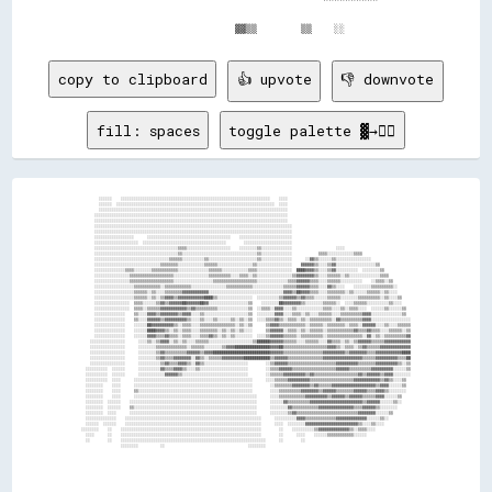
copy to clipboard
👍 upvote
👎 downvote
fill: spaces
toggle palette ▓→✊🏽
        ░░░░░░    ░░░░░░░░░░░░░░░░░░░░░░░░░░░░░░░░░░░░░░░░░░░░░░░░░░░░░░░░░░░░░░░░░░░░    ░░░░                                                        

        ░░░░░░  ░░░░░░░░░░░░░░░░░░░░░░░░░░░░░░░░░░░░░░░░░░░░░░░░░░░░░░░░░░░░░░░░░░░░░░░░  ░░░░                                                        

        ░░░░░░░░░░░░░░░░░░░░░░░░░░░░░░░░░░░░░░░░░░░░░░░░░░░░░░░░░░░░░░░░░░░░░░░░░░░░░░░░░░░░░░                                                        

      ░░░░░░░░░░░░░░░░░░░░░░░░░░░░░░░░░░░░░░░░░░░░░░░░░░░░░░░░░░░░░░░░░░░░░░░░░░░░░░░░░░░░░░░░                                                        

      ░░░░░░░░░░░░░░░░░░░░░░░░░░░░░░░░░░░░░░░░░░░░░░░░░░░░░░░░░░░░░░░░░░░░░░░░░░░░░░░░░░░░░░░░                                                        

      ░░░░░░░░░░░░░░░░░░░░░░░░░░░░░░░░░░░░░░░░░░░░░░░░░░░░░░░░░░░░░░░░░░░░░░░░░░░░░░░░░░░░░░░░░░                                                      

      ░░░░░░░░░░░░░░░░░░░░░░░░░░░░░░░░░░░░░░░░░░░░░░░░░░░░░░░░░░░░░░░░░░░░░░░░░░░░░░░░░░░░░░░░░░                                                      

      ░░░░░░░░░░░░░░░░░░      ░░░░░░░░░░░░░░░░░░░░░░░░░░░░░░░░░░░░░░    ░░░░░░░░░░░░░░░░░░░░░░░░                                                      

      ░░░░░░░░░░░░░░░░░░░░  ░░░░░░░░░░░░░░░░░░░░░░░░░░░░░░░░░░░░░░        ░░░░░░░░░░░░░░░░░░░░░░                                                      

      ░░░░░░░░░░░░░░░░░░░░░░░░░░░░░░░░░░░░░░▒▒▒▒░░░░░░░░░░░░░░░░░░░░    ░░░░░░░░▒▒░░░░░░░░░░░░░░                    ░░░░                              

      ░░░░░░░░░░░░░░░░░░░░░░░░░░░░░░░░░░░░░░▒▒░░░░░░░░░░░░░░░░░░░░░░░░░░░░░░░░░░▒▒░░░░░░░░░░░░░░            ▒▒▒▒░░░░░░░░░░░░▒▒▒▒                      

      ░░░░░░░░░░░░░░░░░░░░░░░░░░░░░░░░░░▒▒▒▒▒▒░░░░░░░░░░▒▒░░░░░░░░░░░░░░░░░░░░░░▒▒░░░░░░░░░░░░░░      ░░▓▓▒▒░░░░░░▒▒░░░░░░░░░░░░░░░░                  

      ░░░░░░░░░░░░░░░░░░░░░░░░░░░░░░▒▒▒▒▒▒▒▒░░░░░░░░░░░░▒▒▒▒▒▒░░░░░░░░░░░░░░░░▒▒░░░░░░░░░░░░░░░░    ▓▓▓▓▓▓▒▒░░░░▒▒▓▓░░░░░░░░░░░░░░░░░░▒▒              

      ░░░░░░░░░░░░░░▒▒▒▒░░░░░░░░▒▒▒▒▒▒▒▒▒▒▒▒░░░░░░░░░░░░░░▒▒▒▒▒▒░░░░░░░░░░░░▒▒▒▒░░░░░░░░░░░░░░░░  ████▓▓▓▓▒▒░░░░▒▒▓▓░░░░░░░░░░  ░░░░░░░░▒▒            

      ░░░░░░░░░░░░░░░░▒▒▒▒▒▒▒▒▒▒▒▒▒▒▒▒▒▒▒▒░░░░░░░░░░░░░░░░▒▒▒▒▒▒▒▒▒▒░░░░▒▒▒▒░░▒▒░░░░░░░░░░░░░░░░▒▒▓▓▓▓▓▓▓▓▒▒░░░░▒▒▒▒▒▒░░▒▒░░░░░░░░░░░░░░▒▒▒▒          

      ░░░░░░░░░░░░░░░░▒▒▒▒▒▒▒▒▒▒▒▒▒▒▒▒▒▒▒▒░░░░░░░░░░░░░░░░░░▒▒▒▒▒▒▒▒▒▒▒▒▒▒▒▒▒▒▒▒░░░░░░░░░░░░░░▒▒▒▒▓▓▓▓▓▓▒▒▒▒░░░░▒▒▒▒▒▒░░░░░░░░░░    ░░▒▒▒▒░░▒▒        

      ░░░░░░░░░░░░░░░░░░▒▒▒▒▒▒▒▒▒▒▒▒░░▒▒▒▒▒▒▒▒▒▒▒▒░░░░░░░░░░░░░░░░▒▒▒▒▒▒▒▒▒▒▒▒░░░░░░░░░░░░░░▒▒▒▒▒▒▓▓▓▓▓▓▒▒▒▒░░░░▓▓▒▒░░░░    ░░░░░░░░▒▒▒▒▒▒▒▒▒▒░░      

      ░░░░░░░░░░░░░░░░░░▒▒▒▒▒▒░░▒▒░░░░▒▒▒▒▒▒▒▒▓▓▓▓▓▓▓▓▓▓▓▓░░░░░░░░░░░░░░░░░░░░░░░░░░░░░░░░░░▓▓▓▓▒▒██▓▓▓▓▒▒▒▒░░░░▒▒▒▒▒▒▒▒░░▒▒░░░░░░▒▒▒▒▒▒░░▒▒░░░░      

      ░░░░░░░░░░░░░░░░░░▒▒▒▒▒▒░░▒▒░░▒▒▓▓▓▓▒▒▓▓▓▓▓▓▓▓▓▓▓▓████▒▒░░░░░░░░░░░░░░░░  ░░░░░░░░░░▒▒▓▓▓▓▓▓▒▒▓▓▒▒▒▒░░░░░░▒▒▒▒▒▒░░░░░░░░▒▒▒▒▒▒▒▒▒▒░░▒▒░░░░▒▒    

      ░░░░░░░░░░░░░░░░  ▒▒▒▒░░░░░░▒▒▓▓▒▒▓▓▓▓▓▓██▓▓▓▓▓▓██▓▓░░░░░░░░░░░░░░░░░░▒▒    ░░░░░░░░██▓▓▓▓▓▓▓▓▒▒░░░░░░░░▒▒▒▒▒▒░░  ░░░░▒▒▒▒▒▒░░░░░░░░░░▒▒░░░░    

      ░░░░░░░░░░░░░░░░  ▒▒▒▒░░▒▒▒▒▒▒▓▓▓▓▓▓▓▓▓▓▓▓▒▒▓▓▒▒▒▒▒▒▒▒▒▒░░░░░░░░░░░░░░▒▒  ░░▒▒▒▒░░▓▓▓▓░░░░▒▒░░░░░░░░░░░░▒▒▒▒░░░░▒▒░░▒▒▒▒░░░░  ░░░░░░▒▒░░░░░░▒▒  

      ░░░░░░░░░░░░░░    ▒▒░░░░▓▓▓▓▒▒▓▓▓▓▓▓▓▓▒▒▓▓▓▓░░░░▒▒░░░░░░░░░░░░░░░░░░░░▒▒  ░░░░░░░░▓▓▓▓░░░░▒▒▒▒░░▒▒░░░░▒▒▒▒▒▒░░░░▒▒▒▒▒▒▒▒▒▒▓▓▓▓░░░░░░░░░░░░░░▒▒  

      ░░░░░░░░░░░░░░    ▒▒░░░░▓▓▓▓▓▓▒▒▓▓▓▓▓▓▓▓▓▓▒▒░░░░▒▒░░░░▒▒░░░░░░▒▒░░▒▒░░▒▒  ░░░░▒▒▒▒▓▓▒▒░░▒▒▒▒░░▒▒░░▒▒▒▒▒▒▒▒▒▒░░▓▓▒▒▒▒▒▒▒▒▒▒▓▓▓▓░░░░░░░░░░░░░░░░░░

      ░░░░░░░░░░░░░░    ░░░░░░██▓▓▓▓▓▓▓▓▓▓▒▒░░▒▒▒▒░░░░▒▒▒▒▒▒▒▒▒▒▒▒▒▒▒▒░░▒▒░░▒▒      ▒▒▓▓▓▓▒▒▒▒▒▒▒▒▒▒▒▒░░▒▒▒▒▒▒░░▒▒▒▒▒▒▒▒░░▒▒▒▒░░▓▓▓▓▓▓░░░░▒▒░░░░▒▒▒▒▒▒

      ░░░░░░░░░░░░░░    ░░░░░░████▓▓▓▓▒▒░░▒▒░░▒▒▒▒░░░░▒▒▒▒▒▒▒▒░░▒▒░░▒▒░░▒▒░░░░      ▒▒▓▓▓▓▓▓░░▒▒▒▒░░▒▒░░▒▒▒▒▒▒░░▒▒▒▒▒▒▒▒▒▒▒▒▓▓▒▒▒▒▓▓▒▒▒▒░░░░▒▒▒▒▒▒░░▒▒

      ░░░░░░░░░░░░░░    ░░░░░░▓▓▓▓▒▒▒▒▓▓▒▒▒▒░░▒▒▒▒░░░░▒▒▒▒▓▓▒▒░░▒▒░░▒▒░░░░░░░░  ░░░░▒▒▓▓▓▓▓▓▒▒▒▒▒▒░░▒▒▒▒▒▒▒▒▒▒░░▒▒▒▒▒▒▒▒▒▒▒▒▒▒▒▒░░▓▓░░▒▒░░▒▒▒▒▒▒▒▒▒▒▓▓

    ░░░░░░░░░░░░░░░░      ░░░░▒▒░░▒▒▓▓▓▓░░▒▒░░▒▒░░░░▒▒▒▒▒▒░░░░░░░░░░░░░░░░░░░░▒▒██████▓▓▓▓▓▓▒▒▒▒▒▒░░░░▒▒▒▒▒▒░░░░▓▓▒▒▒▒░░▒▒░░▒▒▓▓▓▓▓▓▒▒▒▒▒▒▓▓▓▓▓▓▓▓▓▓▓▓

    ░░░░░░░░░░░░░░░░      ░░░░░░░░▒▒▒▒▒▒▒▒▒▒▒▒▒▒░░▒▒▒▒▒▒░░░░░░░░▒▒▓▓▓▓████████████████▓▓▓▓██▒▒▒▒▒▒▒▒▒▒▒▒▒▒▒▒▒▒▒▒▓▓▓▓▒▒░░▒▒▒▒░░▒▒▓▓▒▒▒▒▒▒▓▓▓▓▓▓▓▓▓▓▓▓▓▓

    ░░░░░░░░░░░░░░░░      ░░░░░░░░▒▒▓▓▒▒▒▒▒▒▒▒▒▒▓▓▓▓▓▓▒▒▓▓▓▓██████████████████████████▓▓▓▓▓▓▒▒▒▒▒▒▒▒▒▒▒▒▒▒▒▒▒▒▓▓▓▓▓▓▓▓▓▓▒▒▓▓▓▓▓▓▓▓▒▒▒▒▓▓▓▓▓▓▓▓▓▓▓▓████

    ░░░░░░░░░░░░░░░░      ░░░░░░░░▒▒▓▓▒▒▒▒▓▓▓▓▓▓▓▓░░▓▓▒▒░░▒▒▒▒▒▒▓▓▓▓▓▓▓▓▓▓████████████▒▒▓▓▓▓▓▓▒▒▒▒▒▒▒▒▒▒▒▒▒▒▒▒▓▓▓▓▓▓▓▓▓▓▓▓▓▓▓▓▓▓▒▒▒▒▒▒▓▓▓▓▓▓▓▓▓▓▒▒▒▒██

    ░░░░░░░░░░░░░░░░      ░░░░░░░░░░▒▒▓▓▒▒▒▒▓▓▓▓▒▒░░▓▓▒▒░░░░░░░░░░░░░░░░░░░░        ░░▒▒▓▓▓▓▓▓▒▒▒▒▒▒▒▒▒▒▒▒▒▒▒▒▒▒▒▒▒▒▓▓▓▓▓▓▓▓▓▓▒▒▒▒▒▒▒▒▓▓▓▓▓▓▓▓▓▓▒▒░░▒▒

  ░░░░░░░░░░  ░░░░░░      ░░░░░░░░░░▓▓▒▒▒▒▓▓▓▓▒▒░░░░▒▒░░░░░░░░░░░░░░░░░░░░░░        ░░▒▒▒▒▓▓▓▓▓▓▒▒▒▒▒▒▒▒▒▒▒▒▒▒▒▒▒▒▒▒▓▓▓▓▓▓▒▒▒▒▒▒▒▒▒▒▓▓▓▓▓▓▓▓▓▓░░░░░░▒▒

  ░░░░░░░░░░  ░░░░░░      ░░░░░░░░░░░░▓▓▓▓▓▓▒▒░░░░░░░░░░░░░░░░░░░░░░░░░░░░░░        ░░▒▒▒▒▒▒▓▓▓▓▓▓▓▓▓▓▒▒▓▓▒▒▒▒▒▒▒▒▒▒▒▒▒▒▒▒▒▒▒▒▓▓▒▒▓▓▓▓▓▓▒▒▓▓▓▓░░░░░░░░

  ░░░░░░░░░░  ░░░░      ░░░░░░░░░░░░░░░░░░░░░░░░░░░░░░░░░░░░░░░░░░░░░░░░░░░░░░      ░░░░▒▒▒▒▒▒▓▓▓▓▓▓▓▓▓▓▒▒▒▒▒▒▒▒▒▒▒▒▒▒▒▒▒▒▒▒▓▓▓▓▓▓▓▓▓▓▓▓▒▒▓▓▒▒░░░░▒▒  

  ░░░░░░░░    ░░░░      ░░░░░░░░░░░░░░░░░░░░░░░░░░░░░░░░░░░░░░░░░░░░░░░░░░░░░░        ░░▒▒▒▒▒▒▒▒▓▓▓▓▓▓▓▓▒▒▓▓▒▒▒▒▒▒▓▓▓▓▓▓▓▓▓▓▓▓▓▓▓▓▓▓▓▓▒▒▓▓▓▓░░░░░░▒▒  

  ░░░░░░░░    ░░░░      ▒▒░░░░░░░░░░░░░░░░░░░░░░░░░░░░░░░░░░░░░░░░░░░░░░░░░░░░        ░░░░▒▒▒▒▒▒▒▒▒▒▓▓▓▓▓▓▓▓▒▒▓▓▓▓▓▓▒▒▒▒▒▒▒▒▓▓▓▓▓▓▒▒▒▒▓▓▓▓▒▒░░░░░░░░  

  ░░░░░░░░    ░░░░      ░░░░░░░░░░░░░░░░░░░░░░░░░░░░░░░░░░░░░░░░░░░░░░░░░░░░░░░░      ░░░░▒▒▒▒▒▒▒▒▒▒▒▒▓▓▓▓▓▓▓▓▓▓▒▒▓▓▓▓▓▓▒▒▓▓▓▓▓▓▒▒▒▒▒▒▓▓▓▓░░░░░░▒▒    

  ░░░░░░░░  ░░░░░░    ░░░░░░░░░░░░░░░░░░░░░░░░░░░░░░░░░░░░░░░░░░░░░░░░░░░░░░░░░░      ░░░░░░▓▓▒▒▒▒▒▒▒▒▒▒▓▓▓▓▓▓▓▓▓▓▓▓▓▓▓▓▓▓▓▓▓▓▓▓▒▒▓▓▓▓▓▓░░░░░░▒▒░░    

  ░░░░░░░░  ░░░░░░    ▒▒░░░░░░░░░░░░░░░░░░░░░░░░░░░░░░░░░░░░░░░░░░░░░░░░░░░░░░░░      ░░░░░░░░▓▓▒▒▒▒▒▒▒▒▒▒▒▒▓▓▓▓▓▓▓▓▓▓▓▓▓▓▓▓▒▒▒▒▓▓▓▓▓▓▒▒░░░░░░░░      

  ░░░░░░░░  ░░░░      ░░░░░░░░░░░░░░░░░░░░░░░░░░░░░░░░░░░░░░░░░░░░░░░░░░░░░░░░░░      ░░░░░░░░▒▒▓▓▒▒▒▒▒▒▒▒▒▒▒▒▒▒▒▒▒▒▒▒▒▒▒▒▒▒▒▒▓▓▓▓▓▓▓▓░░░░░░▒▒        

  ░░░░░░░░░░░░░░    ░░░░░░░░░░░░░░░░░░░░░░░░░░░░░░░░░░░░░░░░░░░░░░░░░░░░░░░░░░░░░░      ░░░░░░░░░░▓▓▓▓▒▒▒▒▒▒▒▒▒▒▒▒▒▒▓▓▓▓▓▓▓▓▓▓▓▓▓▓░░░░░░▒▒░░          

  ░░░░░░  ░░░░░░    ░░░░░░░░░░░░░░░░░░░░░░░░░░░░░░░░░░░░░░░░░░░░░░░░░░░░░░░░░░░░░░      ░░░░  ░░░░░░░░▓▓▓▓▓▓▓▓▓▓▓▓▓▓▓▓▓▓▓▓▓▓▓▓▒▒░░░░▒▒░░░░            

░░░░░░░░    ░░    ░░░░░░░░░░░░░░░░░░░░░░░░░░░░░░░░░░░░░░░░░░░░░░░░░░░░░░░░░░░░░░░░        ░░    ░░░░░░░░░░▒▒▓▓▓▓▓▓▓▓▓▓▓▓▓▓▒▒░░▒▒▒▒░░░░                

  ░░░░      ░░    ░░░░░░░░░░░░░░░░░░░░░░░░░░░░░░░░░░░░░░░░░░░░░░░░░░░░░░░░░░░░░░░░        ░░      ░░░░    ░░░░░░▒▒▒▒▒▒▒▒▒▒▒▒░░░░░░                    

  ░░        ░░    ░░░░░░░░░░░░░░░░░░░░░░░░░░░░░░░░░░░░░░░░░░░░░░░░░░░░░░░░░░░░░░░░░░      ░░        ░░                                                

                  ░░░░░░░░          ░░                                      ░░░░░░░░                                                                  
