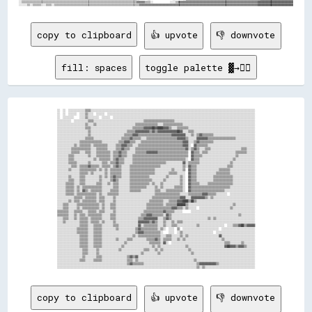
copy to clipboard
👍 upvote
👎 downvote
fill: spaces
toggle palette ▓→✊🏽
░░  ░░  ░░░░░░░░░░░░▒▒▒▒░░░░░░░░░░░░░░░░░░░░░░░░░░░░░░░░░░░░░░░░░░░░░░░░░░░░░░░░░░░░░░░░░░░░░░░░░░░░░░░░░░░░░░░░░░░░░░░░░░░░░░░░░░░░░░░░░░░░░░

░░  ░░  ░░░░░░  ░░░░▒▒░░░░  ░░░░░░  ░░░░░░░░░░░░░░░░░░░░░░░░░░░░░░░░░░░░░░░░░░░░░░░░░░░░░░░░░░░░░░░░░░░░░░░░░░░░░░░░░░░░░░░░░░░░░░░░░░░░░░░░░░

░░  ░░░░░░░░    ░░░░▒▒░░░░░░░░  ░░░░░░  ░░░░░░░░░░░░░░░░░░░░░░░░░░░░░░░░░░░░░░░░░░░░░░░░░░░░░░░░░░░░░░░░░░░░░░░░░░░░░░░░░░░░░░░░░░░░░░░░░░░░░░

░░░░░░░░░░  ░░░░░░░░░░▒▒▒▒░░░░░░░░░░░░░░░░░░░░░░░░░░░░░░░░░░░░▒▒▒▒▒▒▒▒▒▒▒▒▒▒▒▒▒▒▒▒▒▒░░░░░░░░░░░░░░░░░░░░░░░░░░░░░░░░░░░░░░░░░░░░░░░░░░░░░░░░░░

░░░░░░░░░░░░░░░░░░░░▒▒░░░░▒▒░░░░░░░░░░░░░░░░░░░░░░░░░░░░▒▒▒▒▒▒▒▒▒▒▒▒▒▒▒▒░░░░▒▒▒▒▒▒▒▒▒▒▒▒▒▒░░░░░░░░░░░░░░░░░░░░░░░░░░░░░░░░░░░░░░░░░░░░░░░░░░░░

░░░░░░░░░░░░░░░░░░░░▒▒▒▒░░░░░░░░░░░░░░░░░░░░░░░░░░░░░░▒▒▒▒▒▒▒▒▓▓▓▓▓▓██▓▓████▓▓▓▓▒▒░░░░▒▒▒▒▒▒▒▒░░░░░░░░░░░░░░░░░░░░░░░░░░░░░░░░░░░░░░░░░░░░░░░░

░░░░░░░░░░░░░░░░░░░░░░▒▒░░░░░░░░░░░░░░░░░░░░░░░░░░▒▒▒▒▒▒▓▓▓▓▓▓▓▓▓▓▒▒▓▓▒▒▓▓▓▓▓▓▓▓▓▓▓▓▓▓██▓▓░░░░▒▒▒▒░░░░░░░░░░░░░░░░░░░░░░░░░░░░░░░░░░░░░░░░░░░░

░░░░░░░░░░░░░░░░░░░░░░▒▒░░░░░░░░░░░░░░░░░░░░░░░░▒▒▒▒▒▒▓▓▓▓▒▒▒▒▒▒▒▒▒▒▒▒▒▒▒▒▒▒▒▒▒▒▒▒▓▓▓▓▓▓▓▓▓▓░░░░▒▒░░▒▒▓▓▒▒▒▒▒▒▒▒░░░░░░░░░░░░░░░░░░░░░░░░░░░░░░

░░░░░░░░░░░░░░░░░░░░▒▒▒▒▒▒░░░░░░░░░░░░░░░░░░░░▒▒▒▒▒▒▓▓▒▒▒▒▒▒░░░░▒▒▒▒▒▒▒▒▒▒▒▒▒▒▒▒▒▒▒▒▒▒▓▓▓▓▓▓▒▒░░░░░░▓▓▓▓▓▓▓▓▒▒▒▒▒▒▒▒▒▒▒▒▒▒▒▒▒▒▒▒░░░░░░░░░░░░░░

░░░░░░░░░░░░░░░░▒▒▒▒▒▒▒▒▒▒▒▒▒▒▒▒░░░░░░░░░░░░▒▒▒▒▓▓▓▓▒▒▒▒░░░░▒▒▒▒▒▒▒▒▒▒▒▒▒▒▒▒▒▒▒▒▒▒▒▒▒▒▒▒▒▒▓▓▓▓░░░░▒▒▓▓▒▒▒▒▒▒▒▒▒▒░░░░░░░░░░░░░░░░░░░░░░░░░░░░░░

░░░░░░░░░░░░▒▒░░▒▒▒▒▒▒▒▒░░▒▒▒▒▒▒▒▒▒▒░░░░░░▒▒▒▒▓▓▓▓▒▒▒▒░░░░▒▒▒▒▒▒▒▒▒▒▒▒▒▒▒▒▒▒▒▒▒▒▒▒▒▒▒▒▒▒▒▒▓▓▓▓░░  ▓▓▒▒▒▒▒▒▒▒░░░░░░░░░░░░░░░░░░░░░░░░░░░░░░░░░░

░░░░░░░░░░▒▒▒▒▒▒▒▒▒▒▒▒▒▒░░░░▒▒▒▒▒▒▒▒░░░░░░▒▒▒▒▓▓▒▒▒▒░░░░▒▒▒▒▒▒▒▒▒▒▒▒▒▒▒▒▒▒▒▒▒▒▒▒▒▒▒▒▒▒▒▒▒▒▒▒▓▓░░▒▒▓▓▒▒░░░░▒▒▒▒░░░░░░░░░░░░░░░░░░░░░░▒▒▒▒░░░░░░

░░░░░░░░░░▒▒▒▒▒▒░░░░▒▒▒▒░░░░▒▒▒▒▒▒▒▒▒▒░░▒▒▒▒▓▓▒▒▒▒░░░░░░▒▒▒▒▒▒▒▒▓▓▓▓▓▓▓▓▒▒▒▒▒▒▒▒▒▒▒▒▒▒▒▒▒▒▒▒▒▒  ▓▓▒▒▒▒░░▒▒▒▒░░░░░░░░░░░░░░░░░░░░▒▒▒▒▒▒▒▒░░░░░░

░░░░░░░░▒▒▒▒░░░░░░░░░░▒▒░░░░▒▒▒▒▒▒▒▒▒▒░░▒▒▒▒▓▓▒▒▒▒░░░░▒▒▒▒▒▒▒▒▒▒▒▒▒▒▒▒▒▒▒▒▒▒▒▒▒▒▒▒▒▒▒▒▒▒▒▒▒▒▒▒  ▓▓▒▒▒▒▒▒░░░░░░░░░░░░░░░░░░░░░░░░▒▒░░░░░░░░░░░░

░░░░░░░░▒▒▒▒░░░░░░░░░░░░░░▒▒░░▒▒▒▒▒▒▒▒░░▒▒▓▓▒▒▒▒░░░░░░▒▒▒▒▒▒▒▒▒▒▒▒▒▒▒▒▒▒▒▒▒▒▒▒▒▒▒▒▒▒▒▒▒▒▒▒▒▒░░  ▓▓▒▒▒▒░░░░░░░░░░░░░░░░░░░░░░░░▒▒░░░░░░░░░░░░░░

░░░░░░░░▒▒▒▒▒▒░░░░░░░░▒▒░░░░░░░░▒▒▒▒░░▒▒▒▒▓▓▒▒▒▒░░░░░░▒▒▒▒▒▒▒▒▒▒▒▒▒▒▒▒▒▒▒▒▒▒▒▒░░░░░░░░░░░░▓▓░░▒▒▒▒▒▒▒▒░░░░░░░░░░░░░░░░░░░░░░▒▒░░░░░░░░░░░░░░░░

░░░░░░░░░░▒▒▒▒░░▒▒▒▒▒▒▓▓▒▒▒▒▒▒░░▒▒▒▒▒▒░░▒▒▓▓▒▒░░░░░░▒▒▒▒▒▒▒▒▒▒▒▒▒▒▒▒▒▒▒▒▒▒░░░░░░░░░░░░░░░░▒▒░░▓▓▒▒▒▒░░░░░░░░░░░░░░░░░░░░░░▒▒▒▒░░░░░░░░░░░░░░░░

░░░░░░░░▒▒░░░░░░▒▒▒▒▒▒▒▒▒▒▒▒░░▒▒░░▒▒░░▒▒▒▒▒▒▒▒░░░░░░▒▒▒▒▒▒▒▒▒▒▒▒▒▒▒▒▒▒░░░░░░░░░░░░▒▒░░░░░░▒▒  ▓▓▒▒▒▒░░░░░░░░░░░░░░░░▒▒▒▒▒▒▒▒░░░░░░░░░░░░░░░░░░

░░░░░░░░░░░░░░░░▒▒▒▒▒▒░░▒▒░░░░░░░░▒▒░░▒▒▒▒▒▒▒▒░░░░░░▒▒▒▒▒▒▒▒▒▒▒▒▒▒▒▒▒▒░░░░░░░░░░▒▒▒▒▒▒░░░░░░  ▓▓▒▒▒▒░░░░░░░░░░░░░░▒▒▒▒▒▒▒▒▒▒░░░░░░░░░░░░░░░░░░

░░░░░░░░▒▒░░░░░░▒▒▒▒░░░░░░░░░░▒▒░░▒▒░░▒▒▓▓▒▒▒▒░░░░░░▒▒▒▒▒▒▒▒▒▒▒▒▒▒░░░░░░░░░░░░▒▒░░░░░░░░▒▒░░  ▓▓▒▒▒▒░░░░░░░░░░░░▒▒▒▒▒▒▒▒▒▒▒▒▒▒░░░░░░░░░░░░░░░░

░░░░░░░░▒▒▒▒░░░░▒▒▒▒░░░░░░░░░░▒▒░░░░░░▒▒▓▓▒▒░░░░░░░░▒▒▒▒▒▒▒▒▒▒▒▒▒▒▒▒░░░░░░░░▒▒░░░░░░░░░░▒▒░░  ▓▓▒▒▒▒░░░░░░░░░░░░▒▒▒▒▒▒▒▒▒▒▒▒▒▒░░░░░░░░░░░░░░░░

░░░░░░▒▒▒▒▒▒░░░░▒▒▒▒░░░░░░░░▒▒▒▒░░░░▒▒░░▒▒▒▒░░░░░░░░▒▒▒▒▒▒▒▒▒▒▒▒▒▒░░▒▒░░░░▒▒░░░░░░░░░░░░▒▒░░  ▓▓▒▒▒▒▒▒░░░░░░▒▒▒▒▒▒▒▒▒▒▒▒▒▒▒▒▒▒░░░░░░░░░░░░░░░░

░░░░░░▒▒▒▒▒▒░░▒▒░░▒▒▒▒▒▒▒▒▒▒▒▒▒▒░░░░░░░░▒▒▒▒░░░░░░░░▒▒▒▒▒▒▒▒▒▒▒▒░░░░░░▒▒░░▒▒░░░░░░░░▒▒▒▒▒▒░░  ▓▓▒▒▒▒▒▒▒▒▒▒▒▒▒▒▒▒▒▒▒▒▒▒▒▒▒▒▒▒░░░░░░░░░░░░░░░░░░

░░░░░░▒▒▒▒▒▒░░▒▒░░▓▓▒▒░░▒▒▒▒▒▒▒▒░░░░░░▒▒▒▒▒▒░░░░░░░░▒▒▒▒▒▒▒▒░░░░░░░░░░▒▒▒▒░░░░▒▒▒▒▒▒▒▒▒▒▒▒░░  ▓▓▒▒▒▒▒▒▒▒▒▒▒▒▒▒▒▒▒▒▒▒▒▒▒▒░░░░░░░░░░░░░░░░░░░░░░

░░░░░░▒▒▒▒▒▒░░▒▒▒▒▒▒▒▒▒▒▒▒▒▒░░▒▒░░░░▒▒▒▒▒▒▒▒░░░░░░░░░░░░░░░░░░░░░░░░░░▒▒▒▒▒▒▒▒▒▒▒▒▒▒▒▒▒▒░░░░░░▒▒▒▒▒▒▒▒▒▒▓▓▓▓▒▒▒▒▒▒░░░░░░░░  ░░░░░░░░░░░░░░░░░░

░░░░░░░░░░░░▒▒▒▒▒▒░░▒▒▒▒▒▒▒▒░░▒▒▒▒░░░░░░▒▒░░░░░░░░░░░░░░░░░░░░░░░░░░▒▒▒▒▒▒▒▒▒▒▒▒▒▒▒▒▒▒▒▒▓▓▓▓░░░░▓▓▓▓▓▓▓▓▓▓▒▒░░▒▒░░░░░░░░░░░░░░░░░░░░░░░░░░░░░░

░░░░░░░░▒▒░░▒▒▒▒░░▒▒▒▒▒▒▒▒▒▒░░▒▒▒▒░░░░░░▒▒░░░░░░░░░░░░░░░░░░░░░░░░▒▒▒▒▒▒▒▒▒▒░░░░▒▒▒▒▒▒▓▓▓▓████▒▒██▒▒░░░░░░░░░░░░░░░░░░░░░░░░░░░░░░░░░░░░░░░░░░

░░░░▒▒▒▒░░░░░░▒▒▒▒▒▒▒▒▒▒▒▒▒▒▒▒░░▒▒░░░░▒▒▒▒░░░░░░░░░░░░░░░░░░░░░░▒▒▒▒▒▒▒▒▒▒▒▒░░▒▒▒▒▒▒▒▒██████▒▒░░░░░░░░░░░░░░░░░░░░░░░░░░░░░░░░▒▒░░░░░░░░░░░░░░

░░░░▒▒▒▒░░░░░░▒▒░░▒▒▒▒▒▒▒▒▒▒▒▒░░▒▒░░░░▒▒▒▒░░░░░░░░░░░░░░░░░░░░░░▒▒▒▒▒▒▒▒▒▒▒▒▒▒▒▒▒▒▓▓▓▓▒▒▒▒░░▒▒░░░░░░  ░░░░░░░░░░░░░░░░░░░░░░▒▒░░░░░░░░░░░░░░░░

▒▒▒▒▒▒▒▒░░░░▒▒▒▒▒▒░░░░▒▒▒▒▒▒░░▒▒▒▒░░░░░░▒▒░░░░░░░░░░░░░░░░░░░░▒▒▒▒▒▒▒▒▒▒▒▒▒▒▓▓▒▒▒▒▒▒░░░░░░      ░░░░░░░░░░░░░░░░░░░░░░░░░░░░░░░░░░░░░░░░░░░░░░

▒▒▒▒▒▒▒▒░░░░▒▒░░▒▒▒▒░░▒▒▒▒▒▒▒▒▒▒░░░░░░▒▒▒▒░░░░░░░░░░░░░░░░░░▒▒▒▒▓▓▓▓▒▒▒▒▒▒▒▒░░▓▓▒▒░░░░░░░░░░░░░░░░░░░░░░░░░░░░░░░░░░░░░░░░░░░░░░░░▒▒░░░░░░░░░░

░░░░▒▒▒▒░░░░▒▒░░▒▒▒▒▒▒░░▒▒▒▒▒▒▒▒░░░░░░▒▒▒▒░░░░░░░░░░░░░░░░▒▒▒▒▓▓▓▓▓▓▓▓▓▓░░░░▒▒▓▓▒▒░░░░░░░░░░░░░░░░░░░░░░░░░░▒▒░░▒▒░░░░░░░░░░░░░░░░░░░░░░░░░░░░

░░░░▒▒░░░░░░░░░░▒▒▒▒▒▒░░▒▒▒▒▒▒░░▒▒░░░░░░▒▒░░░░░░░░░░░░░░░░▓▓▓▓▓▓▓▓▒▒▓▓▒▒░░░░▒▒░░░░▒▒░░▒▒▒▒░░░░░░░░░░░░░░░░░░░░░░░░░░░░░░░░░░░░░░░░░░░░░░░░░░░░

░░░░░░░░░░░░░░░░▒▒▒▒▒▒░░░░▒▒▒▒▒▒░░░░░░░░▒▒▒▒░░░░░░░░░░░░░░▓▓░░▒▒▒▒▒▒▒▒▒▒░░░░▒▒░░░░▒▒▒▒░░░░░░░░░░░░░░▒▒░░░░░░░░░░░░░░░░░░  ░░░░▒▒▒▒▓▓██▒▒▓▓▓▓▓▓

░░░░░░░░░░░░░░▒▒▒▒▒▒▒▒░░░░▒▒▒▒▒▒░░░░░░░░░░▒▒░░░░░░░░░░░░▒▒▓▓▒▒▒▒▒▒▒▒▒▒▒▒░░▒▒░░  ░░░░  ▒▒  ░░░░░░░░░░░░░░░░░░░░░░░░░░  ░░░░░░░░░░░░░░░░░░░░░░░░

░░░░░░░░░░░░░░▒▒▒▒▒▒▒▒░░░░▒▒▒▒▒▒░░░░░░░░░░░░░░░░░░░░░░░░▒▒▓▓▓▓▒▒▒▒▒▒▒▒▒▒▒▒░░    ░░░░  ░░▒▒░░░░░░░░░░░░░░░░░░░░░░  ░░░░░░░░░░░░░░░░░░░░░░░░░░░░

░░░░░░░░░░░░░░░░▒▒▒▒▒▒░░░░▒▒▒▒▒▒░░░░░░░░░░░░░░░░░░░░░░▒▒░░▒▒▒▒▒▒▒▒▒▒▒▒▒▒▒▒░░░░▒▒▒▒░░░░░░▒▒░░▒▒░░░░░░░░░░░░░░░░░░░░░░▓▓░░░░░░░░░░░░░░░░░░░░░░░░

░░░░░░░░░░░░░░░░▒▒▒▒▒▒░░░░▒▒▒▒▒▒░░░░░░░░░░▒▒░░░░░░▒▒▒▒░░░░░░░░░░▒▒▒▒▒▒▓▓▒▒░░▒▒▒▒▒▒░░░░▒▒░░▒▒░░░░░░░░░░░░░░░░░░░░░░░░░░▒▒░░░░░░░░░░░░░░░░░░░░░░

░░░░░░░░░░░░░░░░▒▒▒▒▒▒░░░░▒▒▒▒▒▒░░░░░░░░░░░░░░░░▒▒░░░░░░░░░░░░░░░░▒▒▒▒▒▒▒▒░░▓▓░░  ░░░░░░░░░░░░░░░░░░░░░░░░░░░░░░░░░░░░░░▒▒▒▒░░░░░░░░▒▒░░░░░░░░

░░░░░░░░░░░░░░░░▒▒▒▒▒▒░░░░▒▒▒▒▒▒░░░░░░░░░░░░░░▒▒░░░░░░░░░░░░░░░░░░░░▒▒░░▒▒░░░░░░░░░░░░░░░░░░▒▒░░░░░░░░░░░░░░░░░░░░░░░░░░▓▓██▓▓▓▓▒▒▓▓▓▓▒▒░░░░░░

░░░░░░░░░░░░░░░░░░▒▒▒▒░░░░░░▒▒░░░░░░░░░░░░░░▒▒░░░░░░░░░░░░░░░░▒▒▒▒░░░░▒▒░░▒▒░░░░░░░░░░░░░░░░░░▒▒░░░░░░░░░░░░░░░░░░░░░░░░░░░░░░░░░░░░░░░░░░░░░░

░░░░░░░░░░░░░░░░░░▒▒▒▒░░░░░░▒▒░░░░░░░░░░░░░░░░░░░░░░░░░░░░░░▒▒░░░░░░░░░░▒▒░░░░░░░░░░░░░░░░░░░░░░▒▒░░░░░░░░░░░░░░░░░░░░░░░░░░░░░░░░░░░░░░░░░░░░

░░░░░░░░░░░░░░░░░░▒▒░░░░░░░░▒▒▒▒░░░░░░░░░░░░░░░░░░▒▒▓▓▒▒▓▓░░░░░░░░░░░░░░░░░░░░░░░░░░░░░░░░░░░░░░░░░░░░░░░░░░░░░░░░░░░░░░░░░░░░░░░░░░░░░░░░░░░░

░░░░░░░░░░░░░░░░▒▒▒▒░░░░░░▒▒▒▒▒▒░░░░░░░░░░░░░░░░░░▒▒▒▒░░▒▒░░░░░░░░░░░░░░░░░░░░░░░░░░░░░░░░░░░░░░░░▒▒░░░░░░░░░░░░░░░░░░░░░░░░░░░░░░░░░░░░░░░░░░

░░░░░░░░░░░░░░░░░░░░░░░░░░░░░░░░░░░░░░░░░░░░░░░░░░▒▒▓▓▒▒▒▒▒▒▒▒░░░░░░░░░░░░░░░░░░░░░░░░░░░░░░░░░░░░░░▒▒▓▓▓▓▓▓▓▓▓▓▓▓▒▒░░░░░░░░░░░░░░░░░░░░░░░░░░

copy to clipboard
👍 upvote
👎 downvote