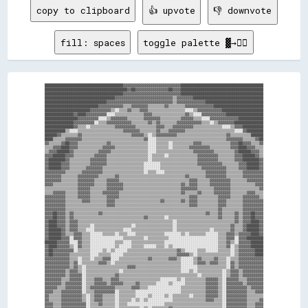
copy to clipboard
👍 upvote
👎 downvote
fill: spaces
toggle palette ▓→✊🏽
██████████████████████████████████████▓▓▓▓▓▓▓▓▓▓▓▓▓▓▓▓▓▓▓▓▓▓▓▓▓▓▓▓████████████████████████████████████████

████████████████████████████████████████▓▓██▓▓▓▓▓▓▓▓▓▓▓▓▓▓▓▓██▓▓▓▓████████████████████████████████████████

██████████████████████████████████████▓▓▓▓▓▓▓▓▓▓▓▓▓▓▓▓▓▓▓▓▓▓▓▓▓▓▓▓████████████████████████████████████████

██████████████████████████████████▓▓▓▓▓▓▓▓▓▓▓▓▓▓▓▓▓▓▓▓▓▓▓▓▓▓▓▓▒▒▓▓▓▓▓▓▓▓██████████████████████████████████

██████████████████████████████▓▓▓▓▓▓▓▓▓▓▓▓▓▓▓▓▓▓▓▓▓▓▓▓▓▓▓▓▓▓▓▓▒▒▓▓▓▓▓▓▓▓▓▓▓▓▓▓████████████████████████████

██████████████████████████▓▓▓▓▓▓▓▓▓▓▓▓▒▒▒▒▓▓▓▓▓▓▓▓▒▒▒▒▒▒▒▒▓▓▒▒▒▒▒▒▒▒▓▓▓▓▓▓▓▓▓▓▓▓▓▓████████████████████████

██████████████████████▓▓▓▓▓▓▓▓▓▓▒▒░░▒▒▒▒▓▓▒▒▒▒▓▓▓▓▒▒▒▒▒▒▒▒▒▒▒▒▒▒▒▒▒▒░░░░▒▒▓▓▓▓▓▓▓▓▓▓▓▓████████████████████

██████████████▓▓████▓▓▓▓▓▓▓▓▓▓░░░░▒▒▒▒▒▒▒▒▒▒▒▒▒▒▓▓▓▓▒▒▒▒▒▒▒▒▒▒▒▒▒▒▒▒▓▓▒▒░░░░▓▓▓▓▓▓▓▓▓▓▓▓██████████████████

████████████████▓▓▓▓▓▓▓▓▓▓░░░░▒▒▓▓▓▓▓▓▓▓▒▒▒▒▒▒▒▒▓▓▓▓▓▓▓▓▒▒▒▒▒▒▒▒▒▒▓▓▓▓▓▓▒▒▒▒░░░░▓▓▓▓▓▓▓▓▓▓▓▓▓▓████████████

██████████████▓▓▓▓▓▓▓▓▓▓░░▒▒▒▒▓▓▓▓▓▓▓▓▓▓▓▓▒▒▒▒▒▒▒▒▓▓▒▒▓▓▒▒▒▒▒▒▒▒▓▓▓▓▓▓▓▓▓▓▓▓▒▒▒▒░░▒▒▓▓▓▓▓▓▓▓██████████████

██████████████▓▓▒▒▒▒░░▒▒▒▒▒▒▒▒▒▒▒▒▓▓▓▓▓▓▓▓▓▓▒▒▒▒▒▒▒▒▒▒▓▓▓▓▒▒▒▒▓▓▓▓▓▓▓▓▓▓▒▒▒▒▒▒▒▒▒▒▒▒▒▒░░░░▒▒▓▓▓▓██████████

██████████▒▒░░░░▒▒▒▒▒▒▒▒▒▒▒▒▒▒▒▒▒▒▒▒▒▒▓▓▓▓▓▓▓▓▒▒▒▒▒▒▒▒▓▓▒▒▒▒▓▓▓▓▓▓▓▓▒▒▒▒▒▒▒▒▒▒▒▒▒▒▒▒▒▒▒▒▒▒▒▒░░░░▓▓████████

██████▓▓▒▒▒▒▒▒▒▒▓▓▒▒▒▒▒▒▒▒▒▒▒▒▒▒▒▒▒▒▒▒▒▒▒▒▓▓▓▓▓▓▒▒░░▒▒▓▓▓▓▓▓▓▓▓▓▒▒▒▒▒▒▒▒▒▒▒▒▒▒▒▒▒▒▒▒▒▒▒▒▓▓▒▒▒▒▒▒▒▒▒▒██████

████▒▒▒▒▒▒▓▓▓▓▓▓▓▓▒▒▒▒▒▒▒▒▒▒▒▒▒▒▒▒▒▒▒▒▒▒▒▒▒▒▒▒▒▒▓▓░░░░▒▒▒▒▒▒▒▒▒▒▒▒▒▒▒▒▒▒▒▒▒▒▒▒▒▒▒▒▒▒▒▒▒▒▓▓▓▓▓▓▓▓▒▒▒▒▒▒▓▓██

▓▓▒▒▒▒▒▒▓▓██▓▓▓▓▒▒▒▒▒▒▒▒▒▒▒▒▒▒▓▓▒▒▒▒▒▒▒▒▒▒▒▒▒▒▒▒▒▒░░░░▒▒▒▒▒▒░░▒▒▒▒▒▒▒▒▒▒▓▓▓▓▒▒▒▒▒▒▒▒▒▒▒▒▒▒▓▓▓▓██▓▓▓▓▒▒▒▒▓▓

▒▒▒▒▓▓▓▓████▓▓▓▓▒▒▒▒▒▒▒▒▒▒▒▒▓▓▓▓▓▓▒▒▒▒▒▒▒▒▒▒▒▒▒▒▒▒░░░░▒▒▒▒▒▒░░▒▒▒▒▒▒▒▒▓▓▓▓▓▓▓▓▓▓▒▒▒▒▒▒▒▒▒▒▓▓▓▓████▓▓▓▓▒▒▒▒

▒▒▓▓▓▓██████▓▓▒▒▒▒▒▒▒▒▒▒▒▒▓▓▓▓▓▓▒▒▒▒▒▒▒▒▒▒▒▒▒▒▒▒▒▒░░░░▒▒▒▒▒▒▒▒▒▒▒▒▒▒▒▒▒▒▓▓▓▓▓▓▓▓▓▓▒▒▒▒▒▒▒▒▒▒▓▓██████▓▓▓▓▒▒

▓▓▓▓██████▓▓▓▓▒▒▒▒▒▒▒▒▒▒▓▓▓▓▓▓▒▒▒▒▒▒▒▒▒▒▒▒▒▒▒▒▒▒▒▒░░▒▒▒▒▒▒░░▒▒▒▒▒▒▒▒▒▒▒▒▒▒▓▓▓▓▓▓▓▓▓▓▒▒▒▒▒▒▒▒▓▓▓▓██████▓▓▒▒

▓▓████████▓▓▒▒▒▒▒▒▒▒▒▒▓▓▓▓▓▓▓▓▒▒▒▒▒▒▒▒▒▒▒▒▒▒▒▒▒▒▒▒░░▒▒▒▒▒▒▒▒▒▒▒▒▒▒▒▒▒▒▒▒▒▒▓▓▓▓▓▓▓▓▓▓▒▒▒▒▒▒▒▒▓▓▓▓████████▓▓

▓▓██████▓▓▓▓▒▒▒▒▒▒▒▒▒▒▓▓▓▓▓▓▓▓▒▒▒▒▒▒▒▒▒▒▒▒▒▒▒▒▒▒░░░░░░░░▒▒▒▒▒▒▒▒▒▒▒▒▒▒▒▒▒▒▓▓▓▓▓▓▓▓▓▓▓▓▒▒▒▒▒▒▒▒▓▓▓▓██████▓▓

▓▓██████▓▓▓▓▒▒▒▒▒▒▒▒▓▓▓▓▓▓▓▓▒▒▒▒▒▒▒▒▒▒▒▒▒▒▒▒▒▒▒▒░░░░░░░░▒▒▒▒▒▒▒▒▒▒▒▒▒▒▒▒▒▒▒▒▓▓▓▓▓▓▓▓▓▓▓▓▒▒▒▒▒▒▓▓▓▓██████▓▓

▓▓▓▓▓▓▓▓▓▓▒▒▒▒▒▒▒▒▓▓▓▓▓▓▓▓▓▓▒▒▒▒▒▒▒▒▒▒▒▒▒▒▒▒▒▒▒▒░░▒▒▒▒░░░░▒▒▒▒▒▒▒▒▒▒▒▒▒▒▒▒▒▒▒▒▓▓▓▓▓▓▓▓▓▓▒▒▒▒▒▒▒▒▓▓▓▓▓▓▓▓▓▓

▓▓▓▓▓▓▓▓▒▒▒▒▒▒▒▒▓▓▓▓▓▓▓▓▓▓▒▒▒▒▒▒▒▒▓▓▒▒▒▒▒▒▒▒▒▒▒▒▒▒▒▒▒▒▒▒▒▒▒▒▒▒▒▒▒▒▒▒▓▓▒▒▒▒▒▒▒▒▓▓▓▓▓▓▓▓▓▓▒▒▒▒▒▒▒▒▓▓▓▓▓▓▓▓▓▓

▓▓▓▓▓▓▓▓▒▒▒▒▒▒▒▒▓▓▓▓▓▓▓▓▒▒▒▒▒▒▓▓▓▓▓▓▒▒▒▒▒▒▒▒▒▒▒▒▒▒▒▒▒▒▒▒▒▒▒▒▒▒▒▒▒▒▒▒▒▒▓▓▓▓▒▒▒▒▒▒▓▓▓▓▓▓▓▓▓▓▒▒▒▒▒▒▒▒▓▓▓▓▓▓▓▓

▓▓▓▓▒▒▒▒▒▒▒▒▒▒▒▒▓▓▓▓▓▓▓▓▒▒▒▒▒▒▓▓▓▓▓▓▓▓▒▒▒▒▒▒▒▒▒▒▒▒▒▒▒▒▒▒▒▒▒▒▒▒▒▒▒▒▓▓▒▒▓▓▓▓▒▒▒▒▒▒▓▓▓▓▓▓▓▓▓▓▒▒▒▒▒▒▒▒▒▒▒▒▓▓▓▓

▒▒▒▒▒▒▒▒▒▒▒▒▒▒▒▒▓▓▓▓▓▓▒▒▒▒▒▒▒▒▓▓▓▓▓▓▓▓▒▒▒▒▒▒▒▒▒▒▒▒▒▒▒▒▒▒▒▒▒▒▒▒▒▒▒▒▓▓▓▓▓▓▓▓▒▒▒▒▒▒▒▒▓▓▓▓▓▓▓▓▒▒▒▒▒▒▒▒▒▒▒▒▒▒▓▓

▒▒▒▒▓▓▓▓▓▓▒▒▒▒▒▒▓▓▓▓▓▓▒▒▒▒▒▒▓▓▓▓▓▓▓▓▒▒▒▒▒▒▒▒▒▒▒▒▒▒▒▒▒▒▒▒▒▒▒▒▒▒▒▒▒▒▓▓▒▒▒▒▒▒▓▓▒▒▒▒▒▒▓▓▓▓▓▓▓▓▒▒▒▒▒▒▒▒▓▓▓▓▒▒▒▒

▓▓▓▓▓▓▓▓▓▓▒▒▒▒▒▒▓▓▓▓▓▓▒▒▒▒▒▒▒▒▓▓▓▓▓▓▒▒▒▒▒▒▒▒▒▒▒▒▒▒▒▒▒▒▒▒▒▒▒▒▒▒▒▒▒▒▒▒▒▒▓▓▓▓▒▒▒▒▒▒▒▒▒▒▓▓▓▓▓▓▒▒▒▒▒▒▓▓▓▓▓▓▓▓▒▒

▓▓▓▓▓▓▓▓▓▓▒▒▒▒▒▒▒▒▓▓▓▓▒▒▒▒▒▒▒▒▓▓▓▓▒▒▒▒▒▒▒▒▒▒▒▒▒▒▒▒▒▒▒▒▒▒▓▓▒▒▒▒▒▒▒▒▓▓▒▒▓▓▓▓▒▒▒▒▒▒▒▒▒▒▓▓▓▓▒▒▒▒▒▒▒▒▓▓▓▓▓▓▓▓▓▓

▓▓▓▓▓▓▓▓▓▓▒▒▒▒▒▒▒▒▒▒▒▒▒▒▒▒▒▒▒▒▓▓▓▓▒▒▒▒▒▒▒▒▒▒▒▒▒▒▒▒▒▒▒▒▒▒▒▒▒▒▒▒▒▒▒▒▒▒▒▒▓▓▓▓▒▒▒▒▒▒▒▒▒▒▓▓▓▓▒▒▒▒▒▒▒▒▓▓▓▓▓▓▓▓▓▓

▓▓▓▓▓▓▓▓▓▓▒▒▒▒▒▒▒▒▒▒▒▒▒▒▒▒▒▒▒▒▒▒▒▒▒▒▒▒▒▒▒▒▒▒▒▒▒▒▒▒▒▒▒▒▒▒▒▒▒▒▒▒▒▒▒▒▒▒▒▒▒▒▒▒▒▒▒▒▒▒▒▒▒▒▓▓▒▒▒▒▒▒▒▒▒▒▓▓▓▓▓▓▓▓▓▓

▓▓▓▓██▓▓▓▓▒▒▓▓▒▒▒▒▒▒▒▒▒▒▒▒▓▓▒▒▒▒▒▒▒▒▒▒▒▒▒▒▒▒▒▒▒▒▒▒▒▒▒▒▒▒▒▒▒▒▒▒▒▒▒▒▒▒▒▒▒▒▒▒▒▒▒▒▓▓▒▒▒▒▓▓▒▒▒▒▒▒▓▓▒▒▓▓▓▓██▓▓▓▓

▓▓▓▓██▓▓▓▓▒▒▓▓▒▒▒▒▒▒▒▒▒▒▒▒▒▒▒▒▒▒▒▒▒▒▒▒▒▒▒▒▒▒▒▒▒▒▓▓▒▒▒▒▒▒▒▒░░▒▒▒▒▒▒▒▒▒▒▒▒▒▒▒▒▒▒▒▒▒▒▒▒▓▓▒▒▒▒▒▒▓▓▒▒▓▓▓▓██▓▓▓▓

▓▓████▓▓▓▓▒▒▓▓▓▓▒▒▒▒▒▒▒▒▒▒▒▒▒▒▒▒▒▒▒▒▒▒▒▒▒▒▒▒▒▒▒▒▒▒▒▒▒▒▒▒▒▒▒▒▒▒░░▒▒▒▒▒▒▒▒▒▒▒▒▒▒▒▒▒▒▒▒▒▒▒▒▒▒▒▒▓▓▒▒▓▓▓▓████▓▓

▓▓████▓▓▓▓▒▒▓▓▓▓▒▒▒▒▒▒░░▒▒▒▒▒▒▒▒▒▒▒▒▒▒▒▒▒▒░░▒▒▒▒▒▒▒▒▒▒▒▒▒▒▒▒▒▒░░▒▒▒▒▒▒▒▒▒▒▒▒▒▒▒▒▒▒▒▒▒▒▒▒▒▒▓▓▒▒▒▒▓▓██████▓▓

▓▓██████▓▓▒▒▓▓▓▓▒▒▒▒░░░░▒▒▒▒▒▒▒▒▒▒▒▒▒▒░░░░▒▒▒▒▒▒▒▒▒▒▒▒▒▒▒▒▒▒▒▒░░▒▒▒▒▒▒▒▒▒▒▒▒▒▒▒▒░░▒▒▒▒▒▒▒▒▓▓▒▒▒▒▓▓██████▓▓

▓▓██████▓▓▒▒▒▒▓▓▓▓▒▒▒▒░░░░░░▒▒▒▒▒▒░░▒▒▒▒░░░░▒▒▒▒▒▒▒▒▒▒▒▒▒▒░░░░░░░░▒▒░░▒▒▒▒▒▒▒▒░░░░░░▒▒▒▒▓▓▓▓▒▒▓▓▓▓▓▓████▓▓

▓▓██████▓▓▓▓░░▓▓▓▓▒▒▒▒░░░░░░░░░░░░░░░░▒▒▒▒▒▒▒▒▒▒░░▒▒▒▒▒▒▒▒▒▒░░░░░░░░░░░░░░░░░░░░░░░░▒▒▒▒▓▓▓▓░░▓▓▓▓████████

██████▓▓▓▓▓▓░░░░▓▓▒▒▒▒░░░░░░░░░░░░▒▒▒▒░░░░▒▒▒▒▒▒▒▒▒▒▒▒▒▒▒▒░░░░░░░░░░░░░░░░░░░░░░░░░░▒▒▒▒▓▓▒▒░░▓▓▓▓▓▓██████

▓▓████▓▓▓▓▓▓▒▒░░▓▓▒▒▒▒░░░░░░░░░░░░▒▒░░░░░░▒▒▒▒▒▒░░░░░░▒▒▒▒░░▒▒░░░░░░░░░░░░░░░░░░░░░░▒▒▒▒▓▓░░▒▒▓▓▓▓▓▓██████

▓▓██▓▓▓▓▓▓▓▓▓▓░░▒▒▒▒▒▒░░░░░░▒▒░░▒▒░░░░░░▒▒▒▒▒▒▒▒▒▒▒▒▒▒▒▒▒▒▒▒▒▒▒▒▓▓▒▒░░░░░░▒▒▒▒░░░░░░▒▒▒▒▒▒░░▒▒▓▓▓▓▓▓▓▓████

▓▓██▓▓▓▓▓▓▓▓▒▒▒▒▒▒▒▒▒▒░░░░▒▒▒▒▒▒░░░░░░▒▒▒▒▒▒▒▒▒▒▒▒▒▒▒▒▒▒▒▒▒▒▒▒▒▒▓▓▓▓▓▓▒▒░░▒▒▒▒▒▒▒▒▒▒▒▒▒▒▒▒░░▒▒▓▓▓▓▓▓▓▓████

▓▓▓▓▓▓▓▓▓▓▓▓▒▒▒▒░░▒▒▒▒░░▒▒▒▒▓▓▓▓░░░░▒▒▒▒▒▒▒▒▒▒▒▒▒▒▓▓▒▒▒▒▒▒▒▒▓▓▓▓▒▒░░░░░░▒▒▓▓▒▒▒▒▒▒▓▓▒▒▒▒░░▒▒▒▒▓▓▓▓▓▓▓▓▓▓▓▓

▓▓▓▓▓▓▓▓▓▓▓▓▒▒▓▓░░▒▒▒▒▒▒▒▒▓▓▓▓▒▒░░▒▒▒▒▒▒▒▒▒▒▒▒▒▒▒▒▒▒▒▒▒▒▒▒▒▒▒▒▒▒▒▒░░░░░░▒▒▓▓▓▓▒▒▓▓▓▓▒▒▒▒░░▓▓▒▒▓▓▓▓▓▓▓▓▓▓▓▓

▓▓▓▓▓▓▓▓▓▓▓▓▒▒▓▓▒▒░░▒▒▒▒▒▒▒▒▒▒▒▒▒▒▒▒▒▒▒▒▓▓▓▓▒▒▒▒▒▒▒▒▒▒▒▒▒▒▒▒▒▒▒▒▒▒░░░░░░░░▒▒▒▒▒▒▒▒▒▒▒▒▒▒░░▓▓▒▒▓▓▓▓▓▓▓▓▓▓▓▓

▓▓▓▓▓▓▓▓▓▓▒▒▓▓▓▓▒▒░░▒▒▒▒▒▒▒▒▒▒▒▒▒▒▒▒░░▒▒▒▒▒▒▒▒▒▒▒▒▒▒▒▒▒▒▒▒▒▒▒▒▒▒▒▒░░░░▒▒░░▒▒▒▒▒▒▒▒▒▒▒▒░░▒▒▓▓▓▓▒▒▓▓▓▓▓▓▓▓▓▓

▓▓▓▓▓▓▓▓▓▓▒▒▓▓▓▓▓▓░░▒▒▒▒▒▒▒▒▒▒▒▒▒▒▓▓▒▒▒▒▒▒▒▒▒▒▒▒▒▒▒▒▒▒▒▒▒▒▒▒▒▒▒▒▒▒▒▒▒▒▒▒▒▒░░▒▒▒▒▒▒▒▒▒▒░░▒▒▓▓▓▓▒▒▓▓▓▓▓▓▓▓▓▓

▓▓▓▓▓▓▓▓▒▒▒▒▓▓▓▓▓▓░░▒▒▒▒▓▓▓▓▒▒▒▒▓▓▓▓▒▒▒▒▒▒▒▒▒▒▒▒▒▒▒▒▒▒▒▒░░░░░░░░▒▒░░▒▒▒▒▒▒▒▒▒▒▓▓▓▓▓▓▒▒░░▓▓▓▓▓▓▒▒▒▒▓▓▓▓▓▓▓▓

▓▓▓▓▓▓▓▓▒▒▓▓▓▓▓▓▓▓░░▒▒▒▒▓▓▓▓▓▓▒▒▓▓▓▓▓▓▒▒▒▒▒▒▓▓▒▒▒▒▒▒▒▒░░░░░░▒▒░░░░░░▒▒▒▒▒▒▒▒▒▒▓▓▓▓▓▓▒▒░░▓▓▓▓▓▓▓▓▒▒▓▓▓▓▓▓▓▓

▓▓▓▓▓▓▒▒▒▒▓▓▓▓▓▓▓▓░░▒▒▓▓▓▓▓▓▓▓▓▓▓▓▒▒▒▒▒▒▒▒▓▓▓▓▒▒▒▒░░░░░░░░░░░░░░░░▒▒▒▒▒▒▒▒▒▒▒▒▓▓▓▓▓▓▒▒░░▓▓▓▓▓▓▓▓▓▓▒▒▓▓▓▓▓▓

▓▓▓▓▒▒▒▒▓▓▓▓▓▓▓▓▓▓░░▒▒▒▒▓▓▓▓▓▓▓▓▓▓░░▒▒▒▒▒▒▒▒░░░░░░░░░░░░░░░░░░░░░░▒▒▒▒▒▒▒▒▒▒▒▒▓▓▓▓▓▓▒▒░░▓▓▓▓▓▓▓▓▓▓▒▒▒▒▓▓▓▓

▓▓▒▒▒▒▒▒▓▓▓▓▓▓▓▓▓▓▒▒░░▒▒▓▓▓▓▒▒▒▒▒▒░░▒▒▒▒▒▒▒▒░░░░░░▒▒░░░░░░▒▒░░▒▒▒▒▒▒▒▒░░▒▒▒▒▒▒▓▓▓▓▓▓▒▒░░▓▓▓▓▓▓▓▓▓▓▒▒▒▒▒▒▒▒

▓▓▒▒▒▒▒▒▓▓▓▓▓▓▓▓▓▓▒▒░░▒▒▓▓▓▓▒▒▒▒▒▒░░▒▒▒▒▒▒░░▒▒░░▒▒░░░░░░░░░░░░▒▒▒▒▒▒▒▒▒▒▒▒▒▒▒▒▓▓▓▓▒▒▒▒░░▓▓▓▓▓▓▓▓▓▓▒▒▒▒▒▒▓▓

▓▓▓▓▒▒▒▒▓▓▓▓▓▓▓▓▓▓▓▓░░▒▒▒▒▓▓▒▒▒▒▒▒░░▒▒▒▒░░░░░░░░░░░░░░░░░░▒▒▒▒▒▒▒▒▒▒▒▒▒▒▒▒▒▒▒▒▒▒▒▒▒▒▒▒░░▓▓▓▓▓▓▓▓▓▓▒▒▒▒▓▓▓▓

▓▓▓▓▒▒▒▒▓▓▓▓▓▓▓▓▓▓▓▓░░▒▒▒▒▒▒▒▒▒▒▒▒░░▒▒▒▒▒▒▒▒▒▒░░▒▒░░▒▒▒▒▒▒▒▒▓▓▒▒▒▒▒▒▒▒▒▒▒▒▒▒▒▒▒▒▒▒▒▒▒▒░░▓▓▓▓▓▓▓▓▓▓▒▒▒▒▓▓▓▓
