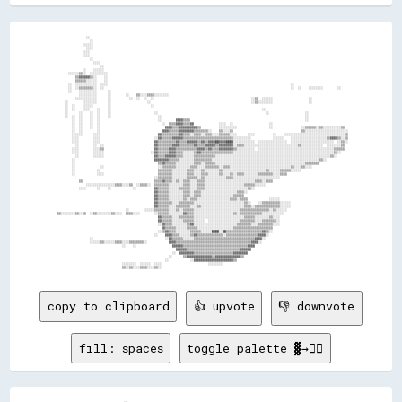
                  ░░                                                                                                                                                
                    ░░                                                                                                                                              
                ░░░░░░                                                                                                                                              
                  ░░░░                                                                                                                                              
                ░░░░                                                                                                                                                
                ░░░░                                                                                                                                                
                    ░░                                                                                                                                              
                      ░░░░                                                                                                                                          
                          ░░                                                                                                                                        
                ░░    ░░░░░░                                                                                                                                        
        ░░░░░░▒▒░░  ░░░░░░░░░░                                                                                                                                      
            ▒▒▓▓▓▓▓▓▒▒░░    ░░                                                                                                                                      
            ▒▒▒▒▒▒░░░░░░    ░░                                                                                                                                      
        ░░  ░░░░░░░░░░░░  ░░░░                                                                                                      ░░                              
        ░░  ░░▒▒▒▒▒▒▒▒░░  ░░                                                                                                        ░░  ░░    ░░░░░░░░        ░░    
        ░░    ░░░░░░░░░░      ░░                                                                                                                                    
              ░░░░░░░░░░      ░░        ░░    ▒▒░░░░▒▒▒▒░░░░░░░░                                                                                                    
            ░░░░░░░░░░░░      ░░          ░░  ░░  ░░  ░░                                                      ░░▒▒  ░░░░░░                    ░░                    
      ░░        ░░░░░░░░      ░░                    ░░                                                        ░░▒▒░░░░░░░░                    ░░                    
      ░░  ░░    ░░░░░░        ░░                      ░░                                                                                                            
      ░░  ░░    ░░░░    ░░    ░░                                                                                    ░░                                              
      ░░      ░░    ░░  ░░    ░░                        ░░                                                            ░░                    ░░                      
      ░░  ░░  ░░    ░░  ░░    ░░                          ░░                                                                                ░░                      
          ░░  ░░    ░░  ░░                                ░░        ▓▓▓▓▒▒▒▒                                                                ░░                      
          ░░  ░░    ░░  ░░                                  ░░  ▒▒▒▒▓▓▓▓▒▒▒▒▓▓              ░░░░  ░░                    ░░                                          
          ░░  ░░    ░░  ░░                                    ▓▓▓▓▒▒▒▒▓▓▓▓▓▓▓▓▓▓▒▒          ░░░░░░░░░░                  ░░                ░░▒▒▒▒▒▒░░▒▒░░░░░░░░░░▒▒  
          ░░  ░░        ░░                                  ▓▓▓▓▒▒▒▒▒▒▓▓▓▓▓▓▓▓▒▒▒▒▒▒▒▒░░    ▒▒░░░░▒▒                                      ▒▒░░░░░░░░░░░░░░░░░░░░░░░░
          ░░░░░░      ░░░░                                ▓▓▒▒▒▒▒▒▒▒▒▒▓▓▒▒▒▒░░▒▒▒▒░░▒▒▒▒░░░░▒▒▒▒▒▒░░░░      ░░░░          ░░    ░░░░░░░░░░░░░░░░░░░░░░░░░░░░░░░░░░▒▒
          ░░░░        ░░░░                              ░░▓▓▒▒▒▒▒▒▓▓▓▓▓▓▒▒▒▒▒▒▒▒▒▒▒▒▒▒▒▒▒▒▒▒▒▒▒▒▒▒▒▒░░░░░░░░░░            ░░░░░░    ░░░░░░░░░░░░░░░░░░░░▒▒▓▓▓▓▒▒░░▒▒
          ░░░░        ░░░░                              ▓▓▒▒▒▒▒▒▒▒▒▒▓▓▒▒▒▒▓▓▓▓▓▓▒▒▓▓▒▒▓▓▓▓██▓▓▓▓████░░░░░░░░░░░░  ░░░░░░░░░░░░░░░░  ░░░░░░░░░░░░░░░░░░░░░░░░  ░░▒▒░░
            ░░        ░░  ░░                            ▓▓▒▒▒▒▒▒▒▒▓▓▓▓▒▒▒▒▒▒▒▒▓▓▒▒▒▒▓▓▓▓▓▓▒▒▓▓▓▓▓▓▓▓░░▒▒▒▒░░░░░░░░░░░░░░░░░░░░░░░░░░░░░░▒▒░░░░░░░░░░░░  ░░░░░░░░▒▒  
          ░░░░        ░░░░▒▒                            ▓▓▒▒▒▒▒▒▓▓▓▓▒▒▒▒▒▒▒▒▒▒▒▒▓▓▓▓▒▒▓▓▒▒▒▒▓▓▓▓▓▓▓▓▒▒░░░░░░░░░░  ░░░░░░░░░░░░░░░░░░░░░░░░░░░░░░░░░░░░░░░░░░▒▒▒▒▒▒  
          ░░░░        ░░░░░░                          ░░▓▓▒▒▒▒▒▒▓▓▓▓▒▒▒▒░░░░░░▒▒▓▓▒▒▒▒▒▒▒▒▒▒▒▒▒▒▒▒▒▒░░░░░░░░░░░░░░░░░░░░░░░░░░░░░░░░░░░░░░░░░░░░░░░░░░░░░░░░▒▒░░    
            ░░        ░░░░░░                            ▓▓▒▒▒▒▓▓▓▓▓▓▒▒▒▒░░░░░░▒▒▒▒▒▒▒▒▒▒▒▒░░░░░░░░░░░░░░░░░░░░░░░░░░░░░░░░░░░░░░░░░░░░░░░░░░░░░░░░░░░░░░░░▒▒░░      
          ░░                                            ▓▓▓▓▓▓▓▓▒▒▒▒▒▒░░░░░░░░▒▒▒▒▒▒▒▒▒▒░░░░░░░░░░░░░░░░░░░░░░░░░░░░░░░░░░░░░░░░░░░░░░░░░░░░░░░░░░░░▒▒░░            
          ░░                                              ▒▒▓▓▒▒▒▒▒▒░░░░░░░░░░▒▒▒▒░░▒▒▒▒▒▒░░░░░░░░░░░░░░░░░░░░░░░░░░░░░░░░░░░░░░░░░░░░░░░░░░▒▒▒▒▒▒▒▒                
          ░░              ░░                              ░░▒▒▒▒▒▒▒▒░░░░░░░░▒▒▒▒░░░░▒▒▒▒▒▒▒▒░░▒▒▒▒░░░░░░░░░░░░░░░░░░░░░░░░░░░░░░░░░░▒▒░░░░▒▒░░░░                    
          ░░            ░░                                ▒▒▒▒▒▒▒▒░░░░░░░░▒▒▒▒░░░░▒▒░░░░░░░░▒▒░░░░░░░░░░░░░░░░░░░░░░░░▒▒░░░░░░▒▒▒▒▒▒░░░░░░                          
          ░░            ░░░░                              ▒▒▒▒▒▒▒▒░░░░░░░░▒▒▒▒░░░░▒▒▒▒░░░░░░▒▒░░░░▒▒░░▒▒▒▒░░░░░░░░▒▒▒▒▒▒▒▒░░░░▒▒▒▒                                  
                                                        ░░▒▒▒▒▒▒▒▒░░░░░░░░▒▒▒▒▒▒░░▒▒░░░░░░░░░░░░▒▒▒▒░░░░░░░░░░░░░░░░░░░░░░░░░░                                      
              ▒▒                                        ▒▒▒▒▓▓▒▒▒▒░░▒▒░░▒▒▒▒░░░░▒▒▒▒░░░░░░░░░░░░░░░░░░░░░░░░░░░░▒▒▒▒░░▒▒▒▒                                          
                  ░░░░░░░░░░░░░░░░▒▒▒▒░░░░▒▒  ░░▒▒▒▒░░  ▒▒▒▒▒▒▒▒░░░░░░░░▒▒▒▒░░░░▒▒▒▒░░░░░░░░░░░░░░░░░░░░░░▒▒▒▒▒▒░░░░░░                                              
              ░░░░      ░░    ░░            ░░          ▓▓▒▒▒▒▒▒░░░░░░▒▒▒▒▒▒░░░░▒▒▒▒░░░░░░░░░░░░░░░░░░░░░░░░▒▒░░                                                    
                                                        ▓▓▒▒▒▒▒▒░░░░░░░░▒▒▒▒░░▒▒▒▒░░░░░░░░░░░░░░░░░░░░▒▒▒▒░░                                                        
                                                        ▓▓▒▒▒▒▒▒░░░░░░░░▒▒▒▒░░▒▒▒▒░░░░░░░░░░░░░░░░░░▒▒▒▒▒▒                                                          
                                                        ▓▓▒▒▒▒▒▒░░░░░░░░▒▒░░▒▒▒▒░░░░░░░░░░░░░░░░░░▒▒▒▒░░▒▒▒▒            ░░░░░░                                      
                                                        ▓▓▒▒▒▒▒▒▒▒░░░░▒▒▒▒▒▒▒▒░░░░░░░░░░░░░░░░░░░░░░░░░░░░▒▒░░    ░░▒▒▒▒▒▒▒▒▒▒░░░░░░                                
                                                        ▓▓▒▒▒▒▒▒░░░░▒▒▒▒▒▒▒▒░░░░▒▒░░░░░░░░░░░░░░░░░░░░░░░░▒▒▒▒░░▒▒▒▒▒▒▒▒▒▒▒▒▒▒░░░░░░                                
                                        ░░        ░░░░░░▒▒▒▒▒▒▒▒░░░░▒▒░░▒▒▒▒▒▒░░░░░░░░░░░░░░░░░░░░░░░░░░▒▒▒▒▒▒▒▒▒▒▒▒▒▒▒▒░░▒▒░░░░░░                                  
  ▒▒░░░░░░░░▒▒░░▒▒  ░░▒▒░░░░░░░░▒▒░░░░  ▒▒▒▒░░░░        ░░▒▒▒▒▒▒░░░░░░░░▓▓▒▒▒▒░░░░░░░░░░░░░░░░░░░░░░▒▒░░▒▒▒▒▒▒▒▒▒▒▒▒░░░░░░░░░░░░                                    
                                                          ▓▓▒▒▒▒▒▒░░░░▒▒▒▒▒▒▒▒░░░░░░░░░░░░░░░░░░░░░░░░░░░░▒▒▒▒▒▒░░░░░░░░▒▒░░░░                                      
                                                          ▓▓▒▒▒▒▒▒░░░░░░▒▒▒▒▒▒░░░░░░  ░░░░░░░░░░░░░░░░░░▒▒▒▒▒▒▒▒░░░░▒▒▒▒▒▒▒▒░░                                      
                                                          ░░▓▓▒▒▒▒░░░░░░░░▒▒▓▓░░░░░░░░░░░░░░░░░░░░░░░░▒▒▒▒▒▒▒▒░░░░▒▒▒▒▒▒▒▒░░░░                                      
                                                            ▓▓▒▒▒▒▒▒░░░░░░▒▒▒▒▒▒░░░░░░░░░░░░░░░░░░░░▒▒▒▒▒▒▒▒▒▒▒▒▒▒▒▒▒▒▒▒▒▒                                          
                                                          ░░▒▒▓▓▒▒▒▒░░░░░░░░▒▒▒▒▒▒░░░░░░████░░██▒▒▒▒▒▒▒▒▒▒▒▒▒▒▒▒▒▒▒▒▓▓▒▒░░                                          
                                                        ░░    ▓▓▓▓▒▒▒▒░░░░░░▒▒▓▓▒▒▒▒▒▒▒▒▒▒▒▒▒▒░░▒▒▒▒▒▒▒▒▒▒▒▒▒▒▒▒▒▒▓▓▓▓░░                                            
                    ░░                                        ░░▓▓▒▒▒▒▒▒░░░░░░▒▒▒▒▒▒▒▒▒▒▒▒▒▒▒▒▒▒▒▒▒▒▒▒▒▒▒▒▒▒▒▒▒▒▓▓▓▓░░                                              
                    ░░░░░░▒▒░░░░░░▒▒▒▒░░░░▒▒▒▒▒▒▒▒░░            ▓▓▓▓▒▒▒▒▒▒▒▒▒▒▒▒▒▒▒▒▒▒▒▒▒▒▒▒▒▒▒▒▒▒▒▒▒▒▒▒▒▒▒▒▒▒▓▓▓▓░░                                                
                                      ░░    ░░                    ▓▓▓▓▓▓▒▒▒▒▒▒▒▒▒▒▒▒▒▒▒▒▒▒▒▒▒▒▒▒▒▒▒▒▒▒▒▒▒▒▒▒▓▓▓▓                                                    
                                                                    ▓▓▓▓▓▓▒▒▒▒▒▒▒▒▒▒▒▒▒▒▒▒▒▒▒▒▒▒▒▒▒▒▒▒▒▒▓▓▓▓▓▓                                                      
                                                                  ░░  ▓▓▓▓▓▓▓▓▒▒▒▒▒▒▒▒▒▒▒▒▒▒▒▒▒▒▒▒▒▒
copy to clipboard
👍 upvote
👎 downvote
fill: spaces
toggle palette ▓→✊🏽