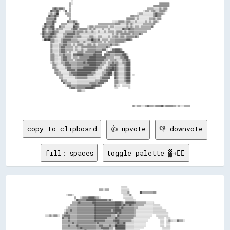
                              ░░                                                                                                                  

                            ▒▒░░                                                                                    ▒▒▒▒▒▒▒▒▒▒                    

                            ▒▒                                                                                ▒▒▒▒▒▒▒▒▒▒▒▒▒▒▒▒                    

            ▒▒▓▓▒▒▓▓▓▓▒▒    ▒▒                                                                          ▒▒▒▒▒▒░░░░░░▒▒░░▒▒▒▒                      

          ▓▓▒▒▒▒▓▓░░  ░░▓▓  ▒▒                                                                      ░░▒▒▒▒░░▒▒▒▒░░░░▒▒▒▒▒▒░░                      

        ░░▒▒░░▒▒██      ▒▒▒▒▒▒                                                                ░░▒▒▒▒░░░░░░░░░░▒▒▓▓▒▒▒▒▒▒░░                        

        ▓▓▒▒▒▒▓▓▒▒        ▒▒▒▒                                                          ▒▒▒▒▒▒▒▒░░░░░░░░░░░░░░▒▒▓▓▒▒▒▒                            

      ▒▒▒▒▒▒▒▒▓▓            ▒▒                                                      ▒▒▒▒▒▒▒▒░░▒▒░░░░░░░░░░▒▒▒▒▒▒░░▒▒▒▒                            

      ▒▒▒▒▒▒▓▓▒▒          ▓▓▒▒▒▒▓▓▒▒                                  ░░░░░░▒▒▒▒▒▒░░▒▒▒▒░░░░▒▒░░░░░░░░▒▒░░▒▒░░▒▒▒▒░░                              

    ▓▓▒▒▒▒▒▒▓▓      ▒▒▒▒▒▒░░░░░░▒▒██▒▒                  ▒▒▒▒▒▒▒▒▒▒▒▒▒▒▒▒▒▒▒▒▒▒░░░░░░▒▒░░▒▒░░░░░░░░░░▒▒▒▒▒▒▒▒▒▒▒▒                                  

  ░░▓▓▒▒▒▒▓▓▓▓    ▓▓▒▒▒▒░░░░░░░░██▓▓▒▒        ░░▒▒▒▒░░▒▒▒▒▒▒▒▒▒▒▒▒░░▒▒▒▒░░░░░░░░░░░░▒▒░░▒▒░░▒▒▒▒░░▒▒▒▒▒▒▒▒▒▒▓▓                                    

  ▓▓▒▒░░▒▒▒▒▓▓░░▒▒▒▒▒▒░░░░░░░░▒▒▓▓▓▓░░▒▒▒▒▒▒▒▒░░▒▒░░▒▒░░░░░░▒▒░░░░▒▒░░░░░░░░░░░░▓▓▒▒▒▒▓▓▒▒▒▒▒▒▒▒▒▒▒▒▒▒▒▒▒▒▒▒                                      

  ▓▓▒▒░░▒▒▒▒▓▓▒▒▒▒░░░░░░▒▒▒▒▒▒▒▒▓▓▒▒▒▒▒▒▒▒░░▒▒░░░░▒▒░░░░▒▒░░░░▒▒░░▒▒▒▒▒▒░░▒▒▒▒▒▒░░▒▒░░▒▒▒▒▒▒▒▒▒▒▒▒▒▒▒▒▒▒                                          

░░▓▓▒▒▒▒▒▒▓▓▓▓▒▒░░░░░░▒▒▒▒▓▓▓▓▓▓▓▓▒▒▒▒░░░░░░░░░░░░░░░░░░░░░░░░░░░░░░░░▒▒░░▒▒░░▒▒▒▒▒▒▒▒▒▒░░▒▒▒▒▒▒▓▓▒▒                                              

  ▓▓▒▒▒▒▓▓▓▓▒▒▒▒░░░░░░▒▒▓▓▓▓▓▓▓▓▒▒▒▒▒▒▒▒░░░░░░░░▒▒▒▒░░░░▒▒▒▒░░░░░░▒▒░░▒▒▒▒▒▒░░▒▒▒▒░░▒▒▒▒▒▒▒▒▓▓▒▒                                                  

  ░░██▓▓██▒▒▒▒░░░░░░▒▒▓▓▓▓▓▓▓▓▒▒▒▒▒▒░░░░░░░░░░▒▒▒▒██▒▒▒▒▓▓░░▒▒▒▒▒▒░░▒▒▒▒▒▒▒▒▒▒▒▒▒▒▒▒▓▓▓▓▒▒                                                        

          ▒▒▒▒░░░░░░▒▒▓▓▓▓▒▒▒▒▒▒▒▒▒▒▒▒░░░░▒▒░░░░░░▒▒▒▒▒▒▒▒▒▒░░▒▒░░▒▒▒▒▒▒▒▒▒▒▒▒▒▒▒▒░░                                                              

          ▒▒░░░░░░▒▒▒▒▓▓▓▓▒▒▒▒░░▒▒░░▒▒▒▒▒▒░░░░▒▒▒▒░░▒▒░░▒▒▒▒▒▒▒▒▒▒▒▒▓▓▒▒▒▒▒▒░░                                                                    

          ▒▒░░░░░░▒▒▓▓▓▓▒▒▒▒▒▒▒▒░░▒▒░░░░▒▒▒▒▒▒▒▒▒▒▒▒▒▒▒▒▒▒▒▒▒▒▒▒▓▓▒▒░░                                                                            

          ▒▒░░░░░░▒▒▓▓▓▓▒▒▒▒▒▒▒▒░░▒▒░░░░▒▒░░░░▒▒▒▒▒▒▒▒▒▒▒▒▒▒▓▓▓▓░░  ░░▓▓▓▓▓▓▓▓▒▒                                                                  

          ▒▒░░░░░░▒▒▓▓▓▓▒▒░░▒▒░░░░░░▒▒▒▒▒▒░░▒▒▒▒▒▒▒▒▒▒▓▓▓▓▓▓    ▒▒▓▓▓▓▓▓▓▓▓▓▓▓▓▓▓▓                                                                

          ▒▒▒▒░░░░▒▒▒▒▓▓▒▒▒▒▒▒░░▓▓▓▓▓▓▓▓▓▓▒▒▒▒▒▒▒▒▒▒▓▓▓▓▓▓▓▓  ▓▓▓▓▓▓▒▒▒▒▒▒▒▒▒▒▒▒▓▓▓▓░░                                                            

          ▒▒▒▒░░░░░░▒▒▓▓▓▓▒▒▒▒░░▒▒▒▒░░▒▒▒▒▒▒▒▒▒▒▓▓▓▓▓▓▓▓▓▓▓▓▓▓▓▓▒▒▒▒▒▒▒▒░░░░░░▒▒▒▒▓▓▓▓                                                            

          ▒▒▒▒░░░░░░▒▒▓▓▓▓▒▒▒▒▒▒░░▒▒▒▒▒▒▒▒▒▒▒▒▓▓▓▓▓▓▓▓▓▓▓▓▓▓▓▓▒▒▒▒░░▒▒▒▒▒▒░░░░░░▒▒▒▒▓▓▒▒                                                          

          ░░▒▒░░░░░░▒▒▒▒▓▓▓▓▒▒▒▒▒▒▒▒▒▒▒▒▒▒▓▓▒▒▓▓▓▓▓▓▓▓▓▓▓▓▓▓▒▒▒▒░░▒▒▒▒▓▓▒▒▒▒░░░░▒▒▒▒▓▓▓▓                                                          

            ▒▒▒▒░░░░░░▒▒▓▓▓▓▓▓▒▒▒▒▒▒▒▒▒▒▒▒▒▒▒▒▒▒▓▓▓▓▓▓▓▓▓▓▒▒▒▒░░░░▒▒▓▓▓▓▓▓▒▒░░░░░░▒▒▓▓▓▓                                                          

            ▒▒▒▒░░░░░░░░▒▒▓▓▓▓▒▒▒▒▒▒▒▒▒▒▒▒▓▓▓▓▓▓▓▓▓▓▓▓▓▓▒▒▒▒░░░░▒▒▓▓▓▓██▓▓▒▒░░░░░░▒▒▓▓▓▓                                                          

              ▒▒▒▒░░░░░░░░▓▓▓▓▓▓▓▓▒▒▓▓▓▓▓▓▓▓▓▓▓▓▓▓▓▓▓▓▒▒░░░░░░▒▒▓▓▓▓████▓▓▒▒░░░░░░▒▒▓▓▓▓                                                          

              ▒▒▒▒▒▒░░░░░░░░▒▒▓▓▓▓▓▓▓▓▓▓▓▓▓▓▓▓▓▓▓▓▒▒▒▒░░░░░░▒▒▒▒▓▓████░░▓▓▒▒░░░░░░▒▒▓▓▓▓                                                          

                ▒▒▒▒▒▒░░░░░░▒▒▒▒▓▓▓▓▓▓▓▓▓▓▓▓▓▓▒▒▒▒▒▒░░░░░░░░▒▒▓▓▓▓██▓▓░░▓▓▒▒░░░░░░▒▒▓▓▓▓  ░░                                                      

                  ▒▒▒▒░░░░░░░░░░░░▒▒▒▒▒▒▒▒▒▒▒▒░░░░░░░░░░░░▒▒▓▓▓▓▓▓▓▓    ▓▓▒▒░░░░░░▒▒▓▓▓▓                                                          

                    ▓▓▒▒▒▒░░░░░░░░░░░░░░░░░░░░░░░░░░░░▒▒▒▒▓▓▓▓▓▓▓▓      ▒▒▒▒░░░░░░▒▒▓▓▓▓                                                          

                      ▓▓▒▒▒▒▒▒░░░░░░░░░░░░░░░░░░▒▒▒▒▒▒▒▒▓▓▓▓▓▓░░        ▒▒▒▒░░░░░░░░▒▒▒▒                                                          

                        ░░▓▓▓▓▒▒▒▒▒▒▒▒▒▒▒▒▒▒▒▒▒▒▒▒▓▓▓▓▓▓▓▓▒▒            ▒▒░░░░  ░░░░░░░░                                                          

                            ▒▒▓▓▓▓▒▒▒▒▒▒▒▒▒▒▓▓▓▓▓▓▓▓▒▒                  ░░░░          ░░                                                          

                                    ▒▒▒▒░░░░                                                                                                      

copy to clipboard
👍 upvote
👎 downvote
fill: spaces
toggle palette ▓→✊🏽
                                                                            ░░░░░░                                                          

                                                      ▒▒▒▒░░▒▒▒▒            ░░░░░░░░                                                        

                                                                            ░░░░░░▒▒          ██▒▒▒▒▒▒▒▒▒▒▒▒▒▒                              

                      ░░▒▒▒▒░░                                                ░░░░░░▒▒                                                      

                              ▒▒    ░░▒▒▒▒▒▒▓▓▓▓▓▓▒▒▒▒░░                      ░░░░░░░░░░                                                    

                              ░░▓▓▒▒▒▒▒▒▒▒▓▓▓▓▓▓▓▓▓▓▓▓▓▓▓▓▓▓▓▓▒▒▓▓░░            ░░░░░░░░░░                                                  

                            ▒▒▒▒▒▒▓▓▒▒▒▒▒▒▒▒▒▒▒▒▓▓▓▓▓▓▓▓▓▓▓▓▓▓▓▓▓▓▓▓▓▓▓▓▓▓▓▓▒▒░░▓▓▓▓▓▓▓▓▓▓▒▒▒▒▒▒▒▒▒▒░░░░░░░░                                

                          ▒▒▒▒▒▒▒▒▒▒▒▒▒▒▒▒▒▒▒▒▒▒▒▒▓▓▓▓▓▓▓▓▓▓▓▓▓▓▓▓▓▓▓▓▓▓▓▓▓▓▒▒▓▓▒▒▒▒▓▓▒▒▒▒▒▒▒▒▒▒▒▒░░░░░░░░░░░░░░░░                          

                      ░░▒▒▒▒▒▒▒▒▒▒▒▒▒▒▒▒▒▒▒▒▒▒▒▒▒▒▓▓▓▓▓▓▓▓▓▓▓▓▓▓▓▓▓▓▓▓▓▓▓▓▒▒▓▓▒▒▒▒▒▒▒▒▒▒▒▒▒▒░░░░░░░░░░░░░░░░░░░░░░░░                        

                    ░░▒▒▒▒▓▓▒▒▒▒▒▒▒▒▒▒▒▒▒▒▒▒▒▒▒▒▒▒▓▓▓▓▓▓▓▓▓▓▓▓▓▓▓▓▒▒▓▓▓▓▓▓▓▓▒▒▒▒▒▒▒▒▒▒▒▒▒▒░░░░░░░░░░░░░░░░░░░░░░░░░░░░░░                    

                    ▒▒▓▓▒▒▒▒▒▒▒▒▒▒▒▒▒▒▒▒▒▒▒▒▒▒▒▒▒▒▓▓▓▓▓▓▓▓▓▓▓▓▓▓▓▓▓▓▓▓▓▓▒▒▓▓▒▒▒▒▒▒▒▒▒▒▒▒▒▒░░░░░░░░░░░░░░░░░░░░░░░░░░░░░░░░                  

  ░░░░▒▒░░▒▒▒▒░░  ▒▒▓▓▓▓▓▓▒▒▒▒▒▒▒▒▒▒▒▒▒▒▒▒▒▒▒▒▒▒▒▒▓▓▓▓▓▓▓▓▓▓▓▓▓▓▓▓▒▒▒▒░░▓▓▒▒▒▒▒▒▒▒▒▒▒▒▒▒▒▒░░░░░░░░░░░░░░░░    ░░░░░░░░░░░░                  

                  ▓▓▒▒▒▒▓▓▒▒▒▒▒▒▒▒▒▒▒▒▒▒▒▒▒▒▒▒▒▒▒▒▓▓▓▓▓▓▓▓▓▓▓▓▒▒▒▒▒▒▒▒▓▓▒▒▒▒▒▒▒▒▒▒▒▒▒▒▒▒░░░░░░░░░░░░░░░░        ░░░░░░  ░░░░                

                  ▒▒▒▒▒▒▓▓▒▒▒▒▒▒▒▒▒▒▒▒▒▒▒▒▒▒▒▒▒▒▒▒▓▓▓▓▓▓▓▓▓▓▒▒▒▒▒▒▒▒▓▓▓▓▓▓▒▒▒▒▒▒▒▒▒▒▒▒░░░░░░░░░░░░░░░░            ░░░░  ░░▒▒░░░░░░▓▓▒▒▒▒░░  

                  ▒▒▒▒▒▒▒▒▒▒▓▓▒▒▒▒▒▒▒▒▒▒▒▒▒▒▒▒▒▒▒▒▒▒▓▓▒▒▒▒▒▒▒▒▒▒▒▒▒▒▒▒▒▒▓▓▒▒▒▒▓▓░░░░░░░░░░░░░░░░░░░░              ░░░░  ░░░░                

                  ▒▒▒▒▒▒▓▓▒▒▒▒▒▒▓▓▒▒▒▒▒▒▒▒▒▒▒▒▒▒▒▒▒▒▒▒▓▓▓▓▒▒▒▒▒▒▓▓▒▒▒▒██▓▓▓▓▓▓▓▓░░░░░░░░░░░░░░░░░░░░              ░░░░  ░░░░                

                  ▒▒▒▒▒▒▒▒▒▒▒▒▒▒▒▒▒▒▓▓▒▒▒▒▒▒▒▒▒▒▒▒▒▒▒▒▒▒▓▓▓▓▓▓▓▓▒▒▒▒░░▓▓▓▓▓▓▓▓▓▓░░░░░░░░░░░░░░░░░░                  ░░░░░░░░                
