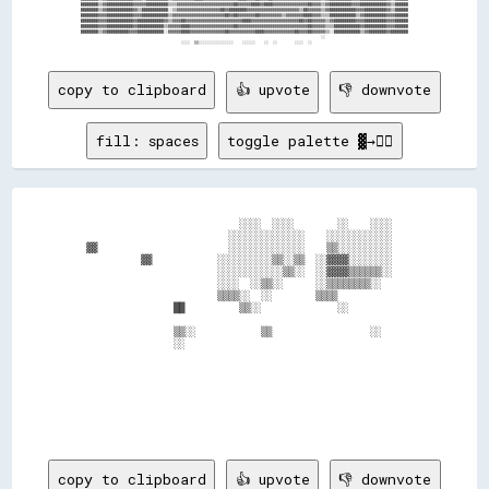
████████▒▒▓▓████████████▓▓▓▓▓▓██████████▒▒▒▒▓▓▓▓▓▓▓▓▓▓▓▓▓▓▓▓▓▓▓▓▓▓▓▓▓▓██▓▓▓▓▓▓████▓▓████▓▓▓▓▓▓▓▓▓▓▓▓▓▓▓▓██▓▓▓▓▒▒▓▓██████████▓▓▓▓████████████▓▓▒▒██████

████████▒▒▓▓████████████▓▓▒▒████████████░░▒▒▓▓▓▓▓▓▓▓▓▓▓▓▓▓▓▓▓▓▓▓██▓▓████████▓▓▓▓▓▓▓▓▓▓▓▓▓▓▓▓▓▓▓▓▓▓▓▓▒▒██▓▓▓▓▓▓▒▒▓▓████████████▓▓▓▓██████████▓▓▒▒██████

████████▓▓▓▓████████████▓▓▓▓████████████▒▒▓▓▓▓▓▓▓▓▓▓▓▓▓▓▓▓▓▓▓▓▓▓▓▓██▓▓██▓▓▓▓▓▓▓▓██▓▓▓▓▓▓▓▓▓▓▒▒▓▓▓▓▓▓▓▓████▓▓▓▓▒▒▒▒████████████▒▒▓▓██████████▓▓▓▓██████

████████▓▓▓▓████████████▓▓████████████▓▓▒▒▓▓▓▓██▓▓▓▓▓▓▓▓▓▓▓▓▓▓▓▓▓▓▓▓▓▓▓▓▓▓████▓▓▓▓▓▓▓▓▓▓▓▓▓▓▓▓▓▓▓▓▓▓██▓▓██▓▓▓▓▓▓▒▒▓▓██████████▓▓▓▓██████████▓▓▓▓██████

████████▓▓▓▓████████████▓▓████████████▒▒▓▓▓▓▓▓████▓▓▓▓▓▓▓▓▓▓▓▓▓▓▓▓▓▓▓▓██▓▓▓▓▓▓▓▓▓▓▓▓▓▓▓▓▓▓▓▓▓▓▓▓▓▓▓▓▓▓▓▓██▓▓▓▓▓▓▒▒▒▒████████████▓▓██████████▓▓▓▓██████

████████▒▒▓▓██████████▓▓▓▓████████████░░▓▓▓▓▓▓████▓▓▓▓▓▓▓▓▓▓▓▓▓▓▓▓██▓▓▓▓▓▓▓▓▓▓▓▓████▓▓▓▓▓▓▓▓▓▓▓▓▓▓██▓▓▓▓██▓▓▓▓▓▓▒▒░░████████████▒▒▓▓████████▓▓████████

                                                                                                              ░░                                      

copy to clipboard
👍 upvote
👎 downvote
fill: spaces
toggle palette ▓→✊🏽
                            ░░░░  ░░░░        ░░    ░░░░  

                          ░░░░░░░░░░░░░░    ░░░░░░░░░░░░  

▓▓                        ░░░░░░░░░░░░░░    ▒▒░░░░░░░░░░  

          ▓▓            ░░░░░░░░░░▒▒░░▒▒  ░░▓▓▓▓░░░░░░░░  

                        ░░░░░░░░░░░░▒▒░░  ░░▓▓▓▓▒▒▒▒▒▒░░  

                        ░░░░  ░░▒▒░░      ░░▒▒▒▒▒▒▒▒░░    

                        ▒▒▒▒░░  ░░        ▒▒▒▒            

                ██          ▒▒░░              ░░          

                ▒▒░░            ▒▒                  ░░    

                ░░                                        

copy to clipboard
👍 upvote
👎 downvote