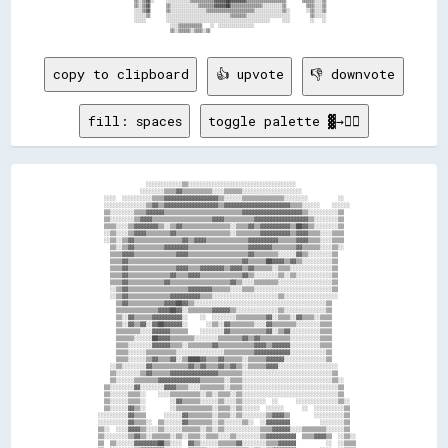
                    ▒▒░░▒▒▓▓░░      ░░░░░░░░░░░░▒▒▒▒▒▒▒▒▒▒▒▒▓▓▓▓▓▓██▓▓▓▓▓▓▓▓▒▒▒▒▒▒▒▒▒▒▒▒▒▒▒▒▒▒▒▒        ▒▒▒▒▒▒░░░░▒▒              

                    ▒▒░░▒▒▓▓        ▒▒░░░░░░░░░░░░░░▒▒▒▒▒▒▒▒▓▓▓▓▓▓██▒▒▒▒▒▒▒▒▒▒▒▒▒▒▒▒░░░░░░░░░░▒▒          ▒▒▒▒░░░░▒▒              

                    ░░░░▒▒▓▓        ▒▒░░░░░░░░░░░░░░░░░░▒▒▒▒▒▒▒▒▒▒▒▒▒▒▒▒▒▒▒▒▒▒▒▒░░░░░░░░░░░░░░▒▒░░        ░░▒▒░░░░▒▒              

                    ░░░░░░▒▒        ░░░░░░░░░░░░░░░░░░░░░░░░░░░░░░░░▒▒▒▒▒▒▒▒░░░░░░░░░░░░░░░░░░░░░░          ▒▒░░░░░░              

                    ░░░░░░          ░░░░░░░░░░░░░░░░░░░░░░░░░░░░░░░░░░░░░░░░░░░░░░░░░░░░      ░░░░          ░░    ░░              

                                      ░░░░▒▒▒▒▒▒▒▒▒▒▒▒    ░░  ░░░░░░░░░░░░░░░░░░                                                  

copy to clipboard
👍 upvote
👎 downvote
fill: spaces
toggle palette ▓→✊🏽
                      ░░░░░░░░░░░░▒▒░░░░░░░░░░░░░░░░░░░░░░░░░░░░░░░░░░░░                        

                    ░░░░░░░░▒▒▒▒▓▓▒▒▒▒▒▒▒▒▒▒░░░░▒▒▒▒▒▒░░░░░░░░░░░░░░░░░░░░                      

        ░░░░  ░░░░░░░░░░▒▒▒▒▓▓▓▓▓▓▓▓▓▓▓▓▓▓▓▓▓▓▒▒░░░░░░▒▒▒▒▒▒▒▒▒▒▒▒▒▒░░░░░░░░          ░░        

        ░░░░░░░░░░░░░░▒▒▓▓▒▒▓▓▓▓▓▓▓▓▓▓▓▓▓▓▓▓▓▓▒▒▓▓▓▓▓▓▓▓▓▓▓▓▓▓▓▓▓▓▓▓▓▓▒▒▒▒░░░░░░    ░░░░░░      

        ▒▒░░░░░░░░▒▒▒▒▓▓▓▓▓▓▒▒▒▒▒▒▒▒▒▒▒▒▒▒▒▒▒▒▒▒▒▒▒▒▒▒▓▓▓▓▓▓▓▓▓▓▓▓▓▓▓▓▓▓▓▓▒▒░░░░░░░░░░▒▒        

        ▒▒░░░░░░░░▒▒▓▓▓▓▒▒▒▒▒▒▒▒▒▒▒▒▒▒▒▒▒▒▒▒▓▓▓▓▒▒▒▒▒▒▒▒▒▒▓▓▓▓▓▓▓▓▓▓▓▓▓▓▓▓▓▓▒▒░░░░░░░░▒▒        

        ▒▒▒▒░░░░▒▒▓▓▓▓▓▓▓▓▒▒░░▒▒▓▓▒▒▒▒▒▒▒▒▒▒▒▒▒▒▒▒░░▒▒▒▒▓▓▒▒▓▓▓▓▓▓▓▓▓▓▒▒██▓▓▒▒░░░░░░░░▒▒        

        ░░▒▒░░░░▒▒▓▓▓▓▒▒▒▒▒▒▒▒▓▓▒▒▒▒▒▒▒▒▒▒▒▒▒▒▒▒▒▒░░▒▒▒▒▒▒▒▒▓▓▓▓▓▓▓▓▓▓▒▒▓▓▓▓▒▒▒▒░░░░▒▒▒▒        

        ░░▒▒░░▒▒▓▓▒▒▒▒▒▒▒▒▒▒▒▒▒▒▒▒▓▓▒▒▓▓▓▓▒▒▒▒▒▒▒▒▒▒▒▒▒▒▓▓▓▓▓▓▓▓▓▓▒▒▒▒▒▒▓▓▓▓▒▒▒▒░░░░▒▒▒▒        

          ▒▒░░▒▒▓▓▒▒▒▒▒▒▒▒▒▒▓▓▓▓▓▓▓▓▒▒▒▒▒▒▒▒▒▒▒▒▒▒▒▒▒▒▒▒▓▓▓▓▓▓▓▓▒▒▒▒▒▒▒▒▓▓▒▒▒▒▒▒░░░░▒▒░░        

          ▒▒▒▒▓▓▓▓▒▒▒▒▒▒▒▒▒▒▒▒▒▒▓▓▓▓▒▒▒▒▒▒▒▒▒▒▒▒▒▒▒▒▒▒▒▒▓▓▒▒▒▒▒▒▒▒░░░░░░▓▓▒▒░░░░░░░░▒▒          

          ▒▒▒▒▓▓▒▒▒▒▒▒▒▒▒▒▒▒▒▒▒▒▒▒▒▒▒▒▒▒▒▒▒▒▒▒▒▒▒▒▒▒▒▒▓▓▒▒▒▒▒▒██▓▓▓▓▒▒▓▓▒▒░░░░░░░░░░▒▒          

          ▒▒▒▒▓▓▒▒▒▒▒▒▒▒▒▒▒▒▒▒▒▒▓▓▓▓▒▒▒▒▓▓▓▓▓▓▓▓▒▒▓▓▓▓▒▒▓▓▒▒▒▒▒▒░░▒▒▒▒░░░░░░░░░░░░░░▒▒          

          ▒▒▒▒▓▓▒▒▒▒▒▒▒▒▒▒▒▒▒▒▓▓▒▒▒▒▓▓▓▓▒▒▒▒▒▒▒▒▒▒▒▒▒▒▓▓▒▒░░░░░░░░▒▒░░▒▒░░░░░░░░░░░░▒▒          

          ▒▒▒▒▓▓▒▒▒▒▒▒▒▒▒▒▒▒▓▓▒▒▒▒▒▒▒▒▒▒▒▒▒▒▒▒▒▒▒▒▓▓▒▒░░░░▒▒▒▒▒▒▒▒░░░░░░░░░░░░░░░░░░▒▒          

          ░░▒▒▓▓▒▒▒▒▒▒▒▒▒▒▒▒▒▒▒▒▒▒▒▒▓▓▓▓▓▓▓▓▒▒▒▒▒▒░░░░▒▒▒▒░░░░░░░░░░░░░░░░░░░░░░░░░░▒▒          

          ░░▒▒▓▓▒▒▒▒▒▒▒▒▒▒▒▒▒▒▓▓▓▓▓▓▓▓▓▓▒▒▒▒░░░░░░░░░░░░░░░░░░░░░░▒▒░░░░░░░░░░░░░░░░░░          

            ▒▒▓▓▒▒▒▒▒▒▒▒▒▒▒▒▓▓▓▓██▓▓▒▒░░░░░░░░░░░░░░░░░░░░░░░░░░░░░░░░░░░░░░░░░░░░▒▒            

            ▒▒▒▒▒▒▒▒▒▒▒▒▒▒▓▓▓▓██▓▓░░▒▒▒▒▒▒▒▒▓▓▓▓▓▓▒▒░░░░░░░░░░░░░░▒▒░░░░░░░░░░░░░░▒▒            

            ▒▒░░▓▓▒▒▒▒▒▒▓▓▓▓▓▓▓▓▓▓░░    ░░  ░░░░░░░░▒▒▒▒▒▒▒▒▒▒▓▓░░▒▒▒▒░░▓▓▒▒▒▒░░▒▒▒▒            

            ▒▒░░▓▓▒▒▓▓░░▓▓██▓▓▓▓▓▓░░      ░░▒▒░░▓▓▒▒▒▒▒▒▒▒░░░░▓▓▒▒▒▒▒▒▒▒░░░░░░░░▒▒▒▒            

            ▒▒▒▒▒▒▒▒░░░░▓▓▓▓▓▓▒▒▒▒▒▒    ░░░░░░░░▓▓▒▒▒▒▒▒▒▒▒▒▒▒▓▓░░▒▒▓▓░░░░░░░░░░▒▒▒▒            

            ▒▒▒▒▒▒░░░░░░██▓▓▓▓▒▒▒▒▒▒▒▒░░░░░░░░▒▒▒▒▒▒▒▒▓▓▒▒▓▓▒▒▒▒▒▒▒▒▒▒░░░░░░░░░░▒▒▒▒            

            ▒▒▒▒░░░░░░░░▓▓▓▓▓▓▒▒▒▒░░▒▒▒▒▒▒▒▒▓▓▒▒▒▒▒▒▒▒▒▒▒▒▓▓▓▓▒▒▓▓▓▓▓▓░░░░░░░░░░▒▒▒▒            

            ▒▒▒▒░░░░░░▒▒▒▒▒▒▒▒▒▒░░░░░░░░░░░░░░░░▒▒▒▒▒▒▒▒▒▒▓▓▓▓▓▓▓▓▓▓▓▓░░░░░░░░░░░░▒▒            

            ▒▒▒▒░░░░░░▒▒▓▓▒▒▒▒▓▓░░▒▒████▓▓▒▒▒▒▓▓▒▒▒▒▒▒░░▒▒▒▒▒▒▓▓▓▓▓▓░░░░░░░░░░░░░░▒▒            

          ░░▒▒░░░░░░░░▓▓▒▒▒▒▒▒▒▒▒▒▒▒▓▓▒▒▓▓▒▒▒▒▓▓▒▒▓▓▒▒░░▒▒▒▒▒▒▓▓▓▓░░░░░░░░░░░░░░░░░░░░          

          ▒▒░░░░░░░░▒▒▓▓▒▒▒▒▒▒▓▓▓▓▓▓▓▓▓▓▓▓▓▓▓▓▒▒▒▒▒▒▒▒░░░░░░░░░░░░░░░░░░░░░░░░░░░░░░▒▒          

          ▒▒░░░░░░▒▒▒▒▒▒▒▒▓▓▓▓▓▓▓▓▓▓▓▓▓▓▒▒▒▒▒▒▒▒░░▒▒▒▒░░░░░░░░░░░░░░░░░░░░░░░░░░░░░░▒▒░░        

        ▒▒░░░░░░░░▓▓░░░░░░░░▓▓▓▓▒▒▒▒░░░░▒▒▒▒▒▒▒▒░░▒▒▒▒░░░░░░░░░░░░░░░░░░░░░░░░░░░░░░░░▒▒        

        ▒▒░░░░░░▒▒▒▒░░    ░░░░▒▒▒▒▒▒▒▒▒▒░░▒▒░░▒▒▒▒░░▒▒░░░░░░░░░░░░░░░░░░░░░░░░░░░░░░░░▒▒        

        ▒▒░░░░░░▒▒▒▒░░        ░░▓▓▒▒▒▒▒▒░░░░░░▒▒░░░░▒▒░░░░░░░░  ░░      ░░░░░░░░░░░░░░▒▒░░      

        ▒▒░░░░░░▓▓▒▒░░        ░░▒▒▒▒▒▒▒▒▒▒▒▒░░▒▒▒▒░░▒▒░░░░░░  ░░░░░░      ░░  ░░░░░░░░░░▒▒      

      ░░░░░░░░░░▓▓▒▒▒▒      ░░░░░░▓▓▒▒▒▒▒▒▒▒░░▒▒▒▒░░▒▒░░░░░░░░▒▒▓▓▓▓▒▒        ░░░░░░░░░░▒▒      

      ░░░░░░░░░░▓▓▒▒▒▒░░  ▒▒░░░░░░▓▓▒▒▒▒▒▒▒▒░░▒▒░░░░░░▒▒░░  ░░▓▓▓▓▓▓▓▓          ░░░░░░░░▒▒      

      ▒▒░░  ░░░░▓▓▓▓▒▒░░░░▒▒░░░░░░▒▒▒▒▒▒░░▒▒░░▒▒░░░░░░░░░░░░▒▒▒▒▓▓▓▓▓▓░░░░▒▒▒▒▒▒▒▒░░░░░░▒▒      

      ▒▒░░░░░░░░▒▒▓▓▒▒░░▒▒▒▒▒▒░░▒▒░░▒▒▒▒░░▒▒▒▒░░░░▒▒░░░░░░░░▒▒▓▓▓▓▓▓▓▓▓▓  ▒▒▒▒▓▓▓▓▒▒  ░░▒▒░░    

      ▒▒  ▒▒░░░░░░▓▓▓▓▓▓▓▓██▒▒░░░░  ▓▓▒▒░░░░░░▒▒▒▒▒▒▓▓░░░░░░░░▒▒▒▒▓▓▓▓▓▓          ░░  ░░▒▒▒▒    
