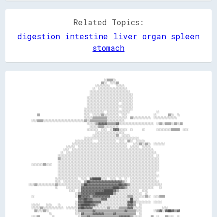
Related Topics:
digestion
intestine
liver
organ
spleen
stomach
                                                    ░░▒▒▒▒░░                                                  

                                                  ▒▒░░  ░░░░▒▒                                                

                                              ░░░░░░░░░░    ░░░░░░                                            

                                            ░░  ░░░░░░░░░░░░░░░░░░░░                                          

                                          ░░░░░░░░░░░░░░░░░░░░░░░░░░░░                                        

                                          ░░░░░░░░░░░░░░░░░░░░░░░░░░░░░░                                      

                                        ░░░░░░░░░░░░░░░░░░░░░░░░░░░░░░░░                                      

                                        ░░░░░░░░░░░░░░░░░░░░░░░░░░░░░░░░                                      

                                        ░░░░░░░░░░░░░░░░░░░░░░  ░░░░░░░░                                      

                                        ░░░░░░░░░░░░░░░░░░░░░░░░░░░░░░░░                                      

                                      ░░░░░░░░░░░░░░░░░░░░░░░░  ░░░░░░░░                                      

                                      ░░░░░░░░░░░░░░  ░░░░░░░░░░░░░░░░                  ░░                    

      ▒▒                              ░░░░  ░░░░░░▒▒░░░░░░░░░░  ░░░░                  ░░        ▒▒░░  ░░      

                                      ░░░░░░▒▒▒▒▒▒▒▒▒▒░░░░░░░░░░░░░░  ▒▒░░░░░░░░░░░░  ░░░░░░░░░░░░░░░░        

  ░░░░▒▒▒▒░░░░░░░░░░░░░░░░░░░░░░░░░░░░▒▒░░▒▒▒▒▒▒▒▒▒▒▒▒░░░░░░░░░░░░                                            

                                        ░░░░░░▒▒▓▓▓▓▓▓▒▒▒▒▒▒▓▓░░░░░░░░░░░░░░░░░░░░░░░░  ░░▒▒░░▒▒▒▒░░▒▒░░▒▒    

                                          ░░░░░░▒▒▒▒░░░░░░░░░░                                                

                                        ░░░░░░░░  ░░░░  ░░▓▓▓▓░░░░░░  ░░      ░░        ░░░░░░░░░░▒▒▒▒▒▒  ░░░░

                                              ░░░░░░░░░░░░░░░░░░░░                                            

                                            ░░░░░░░░░░░░░░░░▒▒  ░░░░░░                                        

                                      ░░░░░░░░░░░░░░░░░░░░░░░░░░░░░░░░░░░░░░                                  

                                ░░░░░░░░░░░░    ░░░░░░░░░░░░  ░░░░  ▒▒░░  ░░░░░░                              

                              ░░░░░░░░░░░░░░░░░░░░░░░░░░░░░░░░░░░░░░    ░░░░▒▒░░▒▒░░  ░░░░░░░░                

                          ░░░░░░  ░░░░░░░░░░░░░░░░░░░░░░░░░░░░░░░░░░  ░░░░░░  ░░░░░░                          

                        ░░░░  ░░░░░░░░░░░░░░░░░░░░░░░░░░░░░░░░░░░░░░░░░░░░░░░░░░░░░░░░                        

                      ░░  ░░░░░░░░░░░░░░░░░░░░░░░░░░░░░░░░░░░░░░░░░░░░░░░░░░░░░░░░░░░░░░                      

                    ░░░░░░░░░░░░░░░░░░░░░░░░░░░░░░░░░░░░░░░░░░░░░░░░░░░░░░░░░░░░░░░░░░  ░░                    

                    ▒▒░░░░░░░░░░░░░░░░░░░░░░░░░░░░░░░░░░░░░░░░░░░░░░░░░░░░░░░░░░░░░░░░░░░░                    

                    ░░░░░░░░░░░░░░░░░░░░░░░░░░░░░░░░░░░░░░░░░░░░░░░░░░░░░░░░░░░░░░░░░░░░░░                    

  ░░░░░░░░▒▒░░░░    ░░░░░░░░░░░░░░░░░░░░░░░░░░░░░░░░░░░░░░░░░░░░░░░░░░░░░░░░░░░░░░░░░░░░░░                    

                    ░░░░░░░░░░░░░░░░░░░░░░░░░░░░░░░░░░░░░░░░░░░░░░░░░░░░░░░░░░░░░░░░░░░░░░                    

                    ░░░░░░░░░░░░░░░░░░░░░░░░░░░░░░░░░░░░░░░░░░░░░░░░░░░░░░░░░░░░░░░░░░░░░░                    

                    ░░░░░░░░░░░░░░░░░░░░░░░░░░░░░░░░░░░░░░░░░░░░░░░░░░░░░░░░░░░░░░░░░░░░                      

                    ░░░░░░░░░░░░░░░░░░░░░░░░░░░░░░░░░░░░░░░░░░░░░░░░░░░░░░░░░░░░░░░░░░░░░░                    

                  ░░░░░░░░░░░░░░░░  ░░░░  ▓▓██████░░░░  ░░░░  ░░  ░░  ░░░░░░░░░░░░░░░░░░                      

                  ░░░░  ░░░░░░░░░░░░  ▒▒██▓▓▓▓▓▓▓▓▓▓▓▓▓▓▓▓▓▓▓▓▓▓▒▒░░  ░░░░░░░░░░░░░░░░░░░░                    

░░░░▒▒░░░░░░░░░░░░▒▒░░░░░░░░░░░░░░░░▒▒██▓▓▓▓▓▓▓▓▓▓▓▓▓▓▓▓▓▓▓▓▓▓██▓▓▓▓▒▒░░░░░░░░░░░░░░░░░░░░░░                  

                  ░░      ░░░░░░░░░░▓▓▓▓▓▓▓▓▓▓▓▓▓▓▓▓▓▓▓▓▓▓████▓▓▓▓▒▒░░░░░░░░░░░░░░░░░░    ░░                  

                            ░░░░  ░░▓▓▓▓▓▓▓▓▓▓▓▓▓▓▓▓██████▓▓▒▒░░░░░░░░░░░░░░  ░░░░                            

                                ░░▒▒▓▓▓▓▓▓▓▓▓▓████████████▒▒░░░░░░░░░░░░░░░░░░  ░░                            

  ░░                            ░░██▓▓▓▓▓▓▒▒▓▓▓▓▓▓▓▓▓▓▓▓░░░░░░░░░░░░▒▒▒▒░░░░░░░░▒▒░░  ░░░░▒▒▒▒                

                                  ▓▓▓▓██▓▓▓▓▒▒▒▒▒▒▓▓▓▓░░░░░░░░░░░░░░░░██░░░░                                  

                                ░░▓▓▓▓██████▓▓▓▓▓▓░░░░░░░░░░░░░░░░░░▓▓██▒▒░░░░░░░░░░  ░░░░░░                  

  ░░░░░░    ░░░░    ░░          ░░▓▓██████▓▓▓▓▒▒░░░░░░░░░░░░░░░░░░░░▓▓▓▓▒▒  ░░                                

  ░░░░░░▒▒░░░░░░░░░░░░░░  ░░░░░░░░▓▓██▓▓▓▓▓▓░░░░░░░░░░▒▒░░░░░░▒▒▒▒▒▒▓▓▓▓░░░░░░              ░░░░              

    ▒▒░░░░▒▒░░                  ░░▒▒▒▒▒▒▒▒▒▒▓▓▒▒▒▒▒▒▒▒▒▒▒▒▒▒▒▒▒▒▒▒▓▓▒▒▒▒▒▒░░░░        ░░▒▒▓▓░░▓▓██▓▓▒▒▓▓      

              ░░                ░░░░▓▓▒▒▒▒▒▒▓▓▓▓▓▓▓▓▒▒▒▒▒▒▓▓▒▒▒▒▒▒▒▒▒▒▒▒▒▒  ░░                                

  ░░░░▒▒        ░░                ░░▒▒▒▒▓▓▒▒▒▒▒▒▒▒▒▒▒▒▒▒▒▒▒▒▒▒▓▓▓▓▓▓▓▓▒▒░░░░░░      ▒▒  ░░    ▒▒░░░░  ░░      
