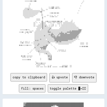
copy to clipboard
👍 upvote
👎 downvote
fill: spaces
toggle palette ▓→✊🏽
▒▒▒▒▒▒▓▓▓▓▓▓▓▓▓▓▓▓▓▓▓▓▓▓▓▓▓▓▓▓▓▓▓▓▓▓▓▓▓▓▓▓▓▓▓▓▓▓▓▓▓▓▓▓▓▓▓▓▓▓▓▓▓▓▓▓▓▓▓▓▓▓▓▓▓▓▓▓▓▓▓▓▓▓▓▓▓▓▓▓▓▓▓▓▓▓▓▓▓▓▓▓▓▓▓▓▓▓▓▓▓▓▓▓▓▓▓▓▓▓▓▓▓▓▓▓
▒▒▒▒▓▓▓▓▓▓▓▓▓▓▓▓▓▓▓▓▓▓▓▓▓▓▓▓▓▓▓▓▓▓▓▓▓▓▓▓▓▓▓▓▓▓▓▓▓▓▓▓▓▓▓▓▓▓▓▓▓▓▓▓▓▓▓▓▓▓▓▓▓▓▓▓▓▓▓▓▓▓▓▓▓▓▓▓▓▓▓▓▓▓▓▓▓▓▓▓▓▓▓▓▓▓▓▓▓▓▓▓▓▓▓▓▓▓▓▓▓▓▓▓▓▓
▒▒▒▒▓▓▓▓▓▓▓▓▓▓▓▓▓▓▓▓▓▓▓▓▓▓▓▓▓▓▓▓▓▓▓▓▓▓▓▓▓▓▓▓▓▓▓▓▓▓▓▓▓▓▓▓▓▓▓▓▓▓▒▒▒▒░░▒▒▓▓▓▓▓▓▓▓▓▓▓▓▓▓▓▓▓▓▓▓▓▓▓▓▓▓▓▓▓▓▓▓▓▓▓▓▓▓▓▓▓▓▓▓▓▓▓▓▓▓▓▓▓▓▓▓
▓▓▓▓▓▓▓▓▓▓▓▓▓▓▓▓▓▓▓▓▓▓▓▓▓▓▓▓▓▓▓▓▓▓▓▓▓▓▓▓▓▓▓▓▓▓▓▓▓▓▓▓▓▓▓▓▓▓░░░░░░░░      ▒▒▓▓▓▓▓▓▓▓▓▓▓▓▓▓▓▓▓▓▓▓▓▓▓▓▓▓▓▓▓▓▓▓▓▓▓▓▓▓▓▓▓▓▓▓▓▓▓▓▓▓▓▓
▓▓▓▓▓▓▓▓▓▓▓▓▓▓▓▓▓▓▓▓▓▓▓▓▓▓▓▓▓▓▓▓▓▓▓▓▓▓▓▓▓▓▓▓▓▓▓▓▓▓▓▓▓▓▒▒  ░░░░░░░░░░░░░░  ░░▓▓▓▓▓▓▓▓▓▓▓▓▓▓▓▓▓▓▓▓▓▓▓▓▓▓▓▓▓▓▓▓▓▓▓▓▓▓▓▓▓▓▓▓▓▓▓▓▓▓
▓▓▓▓▓▓▓▓▓▓▓▓▓▓▓▓▓▓▓▓▓▓▓▓▓▓▓▓▓▓▓▓▓▓▓▓▓▓▓▓▓▓▓▓▓▓▓▓▓▓▓▓▓▓  ░░░░░░▒▒░░▒▒▒▒░░  ░░░░▓▓▓▓▓▓▓▓▓▓▓▓▓▓▓▓▓▓▓▓▓▓▓▓▓▓▓▓▓▓▓▓▓▓▓▓▓▓▓▓▓▓▓▓▓▓▓▓
▓▓▓▓▓▓▓▓▓▓▓▓▒▒▓▓▓▓▓▓▓▓▓▓▓▓▓▓▓▓▓▓▓▓▓▓▓▓▓▓▓▓▓▓▓▓▓▓▓▓▓▓░░░░░░░░▒▒▒▒▒▒▒▒▒▒▒▒░░░░░░▒▒▓▓▓▓▓▓▓▓▓▓▓▓▓▓▓▓▓▓▓▓▓▓▓▓▓▓▓▓▓▓▓▓▓▓▓▓▓▓▓▓▓▓▓▓▓▓
▓▓▓▓▓▓▓▓▓▓▓▓▓▓▓▓▓▓▓▓▓▓▓▓▓▓▓▓▓▓▓▓▓▓▓▓▓▓▓▓▓▓▓▓▓▓▓▓▓▓▓▓░░░░░░░░▒▒▒▒▒▒░░▒▒▒▒░░░░░░░░▓▓▓▓▓▓▓▓▓▓▓▓▓▓▓▓▓▓▓▓▓▓▓▓▓▓▓▓▓▓▓▓▓▓▓▓▓▓▓▓▓▓▓▓▓▓
▓▓▓▓▓▓▓▓▓▓▓▓▓▓▓▓▓▓▓▓▓▓▓▓▓▓▓▓▓▓▓▓▓▓▓▓▓▓▓▓▓▓▓▓▓▓▓▓▓▓▒▒  ░░░░▒▒▒▒░░░░░░░░▒▒▒▒░░  ░░▓▓▓▓▓▓▓▓▓▓▓▓▓▓▓▓▓▓▓▓▓▓▓▓▓▓▓▓▓▓▓▓▓▓▓▓▓▓▓▓▓▓▓▓▓▓
▓▓▓▓▓▓▓▓▓▓▓▓▓▓▓▓▓▓▓▓▓▓▓▓▓▓▓▓▓▓▓▓▓▓▓▓▓▓▓▓▓▓▓▓▓▓▓▓▓▓▒▒  ░░░░▒▒▒▒░░░░░░░░▒▒▒▒░░  ░░▓▓▓▓▓▓▓▓▓▓▓▓▓▓▓▓▓▓▓▓▓▓▓▓▓▓▓▓▓▓▓▓▓▓▓▓▓▓▓▓▓▓▓▓▓▓
▓▓▓▓▓▓▓▓▓▓▓▓▓▓▓▓▓▓▓▓▓▓▓▓▓▓▓▓▓▓▓▓▓▓▓▓▓▓▓▓▓▓▓▓▓▓▓▓▓▓▒▒░░░░░░▒▒▒▒░░▒▒░░░░▒▒▒▒░░░░░░▓▓▓▓▓▓▓▓▓▓▓▓▓▓▓▓▓▓▓▓▓▓▓▓▓▓▓▓▓▓▓▓▓▓▓▓▓▓▓▓▓▓▓▓▓▓
▓▓▓▓▓▓▓▓▓▓▓▓▓▓▓▓▓▓▓▓▓▓▓▓▓▓▓▓▓▓▓▓▓▓▓▓▓▓▓▓▓▓▓▓▓▓▓▓▓▓▒▒░░░░▒▒▒▒▒▒░░░░▒▒░░▒▒▒▒░░  ▒▒▓▓▓▓▓▓▓▓▓▓▓▓▓▓▓▓▓▓▓▓▓▓▓▓▓▓▓▓▓▓▓▓▓▓▓▓▓▓▓▓▓▓▓▓▓▓
▓▓▓▓▓▓▓▓▓▓▓▓▓▓▓▓▓▓▓▓▓▓▓▓▓▓▓▓▓▓▓▓▓▓▓▓▓▓▓▓▓▓▓▓▓▓▓▓▓▓▒▒░░░░▒▒░░░░░░░░░░▒▒▒▒▒▒░░░░▒▒▓▓▓▓▓▓▓▓▓▓▓▓▓▓▓▓▓▓▓▓▓▓▓▓▓▓▓▓▓▓▓▓▓▓▓▓▓▓▓▓▓▓▓▓▓▓
▓▓▓▓▓▓▓▓▓▓▓▓▓▓▓▓▓▓▓▓▓▓▓▓▓▓▓▓▓▓▓▓▓▓▓▓▓▓▓▓▓▓▓▓▓▓▓▓▓▓▒▒░░░░░░▒▒▒▒▒▒▒▒▒▒▒▒░░▒▒▒▒▒▒▒▒▓▓▓▓▓▓▓▓▓▓▓▓▓▓▓▓▓▓▓▓▓▓▓▓▓▓▓▓▓▓▓▓▓▓▓▓▓▓▓▓▓▓▓▓▓▓
▓▓▓▓▓▓▓▓▓▓▓▓▓▓▓▓▓▓▓▓▓▓▓▓▓▓▓▓▓▓▓▓▓▓▓▓▓▓▓▓▓▓▓▓▓▓▓▓▓▓▒▒░░▒▒▒▒▒▒▒▒▒▒▒▒▒▒▒▒░░▒▒▒▒░░▒▒▓▓▓▓▓▓▓▓▓▓▓▓▓▓▓▓▓▓▓▓▓▓▓▓▓▓▓▓▓▓▓▓▓▓▓▓▓▓▓▓▓▓▓▓▓▓
▓▓▓▓▓▓▓▓▓▓▓▓▓▓▓▓▓▓▓▓▓▓▓▓▓▓▓▓▓▓▓▓▓▓▓▓▓▓▓▓▓▓▓▓▓▓▓▓▓▓▓▓▒▒░░░░▒▒▒▒▒▒▒▒▒▒░░▒▒▒▒░░░░▓▓▓▓▓▓▓▓▓▓▓▓▓▓▓▓▓▓▓▓▓▓▓▓▓▓▓▓▓▓▓▓▓▓▓▓▓▓▓▓▓▓▓▓▓▓▓▓
▓▓▓▓▓▓▓▓▓▓▓▓▓▓▓▓▓▓▓▓▓▓▓▓▓▓▓▓▓▓▓▓▓▓▓▓▓▓▓▓▓▓▓▓▓▓▓▓▓▓▓▓▒▒░░░░▒▒▒▒▒▒▒▒▒▒▒▒▒▒▒▒▒▒░░▓▓▓▓▓▓▓▓▓▓▓▓▓▓▓▓▓▓▓▓▓▓▓▓▓▓▓▓▓▓▓▓▓▓▓▓▓▓▓▓▓▓▓▓▓▓▓▓
▓▓▓▓▓▓▓▓▓▓▓▓▓▓▓▓▓▓▓▓▓▓▓▓▓▓▓▓▓▓▓▓▓▓▓▓▓▓▓▓▓▓▓▓▓▓▓▓▓▓▓▓▒▒▒▒░░▒▒▒▒▒▒▒▒▒▒▒▒░░▒▒▒▒▒▒▓▓▓▓▓▓▓▓▓▓▓▓▓▓▓▓▓▓▓▓▓▓▓▓▓▓▓▓▓▓▓▓▓▓▓▓▓▓▓▓▓▓▓▓▓▓▓▓
▓▓▓▓▓▓▓▓▓▓▓▓▓▓▓▓▓▓▓▓▓▓▓▓▓▓▓▓▓▓▓▓▓▓▓▓▓▓▓▓▓▓▓▓▓▓▓▓▓▓▓▓▓▓▒▒▒▒░░▒▒▒▒▒▒▒▒▒▒▒▒▒▒░░▓▓▓▓▓▓▓▓▓▓▓▓▓▓▓▓▓▓▓▓▓▓▓▓▓▓▓▓▓▓▓▓▓▓▓▓▓▓▓▓▓▓▓▓▓▓▓▓▓▓
▓▓▓▓▓▓▓▓▓▓▓▓▓▓▓▓▓▓▓▓▓▓▓▓▓▓▓▓▓▓▓▓▓▓▓▓▓▓▓▓▓▓▓▓▓▓▓▓▓▓▓▓▓▓▓▓▒▒░░░░▒▒▒▒▒▒▒▒▒▒▒▒▒▒▓▓▓▓▓▓▓▓▓▓▓▓▓▓▓▓▓▓▓▓▓▓▓▓▓▓▓▓▓▓▓▓▓▓▓▓▓▓▓▓▓▓▓▓▓▓▓▓▓▓
▓▓▓▓▓▓▓▓▓▓▓▓▓▓▓▓▓▓▓▓▓▓▓▓▓▓▓▓▓▓▓▓▓▓▓▓▓▓▓▓▓▓▓▓▓▓▓▓▓▓▓▓▓▓▓▓▒▒░░▓▓▒▒░░▒▒▒▒▒▒░░▓▓▓▓▓▓▓▓▓▓▓▓▓▓▓▓▓▓▓▓▓▓▓▓▓▓▓▓▓▓▓▓▓▓▓▓▓▓▓▓▓▓▓▓▓▓▓▓▓▓▓▓
▓▓▓▓▓▓▓▓▓▓▓▓▓▓▓▓▓▓▓▓▓▓▓▓▓▓▓▓▓▓▓▓▓▓▓▓▓▓▓▓▓▓▓▓▓▓▓▓▓▓▓▓▓▓▓▓▓▓▒▒▓▓▓▓░░▒▒▒▒▓▓▒▒▓▓▓▓▓▓▓▓▓▓▓▓▓▓▓▓▓▓▓▓▓▓▓▓▓▓▓▓▓▓▓▓▓▓▓▓▓▓▓▓▓▓▓▓▓▓▓▓▓▓▓▓
▓▓▓▓▓▓▓▓▓▓▓▓▓▓▓▓▓▓▓▓▓▓▓▓▓▓▓▓▓▓▓▓▓▓▓▓▓▓▓▓▓▓▓▓▓▓▓▓▓▓▓▓▓▓▓▓▓▓░░▓▓▓▓░░░░▓▓▓▓▒▒▓▓▓▓▓▓▓▓▓▓▓▓▓▓▓▓▓▓▓▓▓▓▓▓▓▓▓▓▓▓▓▓▓▓▓▓▓▓▓▓▓▓▓▓▓▓▓▓▓▓▓▓
▓▓▓▓▓▓▓▓▓▓▓▓▓▓▓▓▓▓▓▓▓▓▓▓▓▓▓▓▓▓▓▓▓▓▓▓▓▓▓▓▓▓▓▓▓▓▓▓▓▓▓▓▓▓▓▓▓▓▓▓▓▓▓▓▒▒░░▒▒▓▓▒▒▓▓▓▓▓▓▓▓▓▓▓▓▓▓▓▓▓▓▓▓▓▓▓▓▓▓▓▓▓▓▓▓▓▓▓▓▓▓▓▓▓▓▓▓▓▓▓▓▓▓▓▓
▓▓▓▓▓▓▓▓▓▓▓▓▓▓▓▓▓▓▓▓▓▓▓▓▓▓▓▓▓▓▓▓▓▓▓▓▓▓▓▓▓▓▓▓▓▓▓▓▓▓▓▓▓▓▒▒▓▓▓▓▓▓▓▓▒▒▒▒▒▒▓▓▓▓▓▓▒▒▓▓▓▓▓▓▓▓▓▓▓▓▓▓▓▓▓▓▓▓▓▓▓▓▓▓▓▓▓▓▓▓▓▓▓▓▓▓▓▓▓▓▓▓▓▓▓▓
▓▓▓▓▓▓▓▓▓▓▓▓▓▓▓▓▓▓▓▓▓▓▓▓▓▓▓▓▓▓▓▓▓▓▓▓▓▓▓▓▓▓▓▓▓▓▒▒░░░░▒▒▓▓▓▓▓▓▒▒▓▓▒▒▒▒▒▒▒▒▓▓▓▓▓▓▒▒▒▒░░▒▒▓▓▓▓▓▓▓▓▓▓▓▓▓▓▓▓▓▓▓▓▓▓▓▓▓▓▓▓▓▓▓▓▓▓▓▓▓▓▓▓
▓▓▓▓▓▓▓▓▓▓▓▓▓▓▓▓▓▓▓▓▓▓▓▓▓▓▓▓▓▓▓▓▓▓▓▓▓▓▓▓▓▓░░▓▓▓▓▒▒▒▒▒▒▒▒▒▒▒▒▒▒▓▓▒▒▒▒▒▒▒▒▓▓▒▒▒▒▒▒▒▒▒▒▓▓▓▓▒▒▒▒▓▓▓▓▓▓▓▓▓▓▓▓▓▓▓▓▓▓▓▓▓▓▓▓▓▓▓▓▓▓▓▓▓▓
▓▓▓▓▓▓▓▓▓▓▓▓▓▓▓▓▓▓▓▓▓▓▓▓▓▓▓▓▓▓▓▓▓▓▓▓▓▓▒▒▓▓▓▓▓▓▒▒▒▒▓▓▓▓▓▓▒▒▒▒▒▒▒▒▒▒▒▒▒▒▓▓▒▒▒▒▓▓▒▒▓▓▒▒▓▓▓▓▓▓▓▓▒▒▓▓▓▓▓▓▓▓▓▓▓▓▓▓▓▓▓▓▓▓▓▓▓▓▓▓▓▓▓▓▓▓
▓▓▓▓▓▓▓▓▓▓▓▓▓▓▓▓▓▓▓▓▓▓▓▓▓▓▓▓▓▓▓▓▓▓▓▓▒▒▓▓▓▓▒▒▒▒▒▒▒▒▓▓▒▒▒▒▒▒▓▓▓▓▒▒▒▒▒▒▒▒▒▒▒▒▒▒▒▒▒▒▒▒▒▒▒▒▓▓▒▒▓▓▓▓▓▓▓▓▓▓▓▓▓▓▓▓▓▓▓▓▓▓▓▓▓▓▓▓▓▓▓▓████
▓▓▓▓▓▓▓▓▓▓▓▓▓▓▓▓▓▓▓▓▓▓▓▓▓▓▓▓▓▓▓▓▓▓▒▒▓▓▓▓▓▓▓▓▓▓▒▒▒▒▒▒▒▒▒▒▒▒▒▒▓▓▒▒░░▒▒▒▒▓▓▓▓▒▒▒▒▒▒▒▒▒▒▒▒▓▓▓▓▓▓▓▓▓▓▒▒▓▓▓▓▓▓▓▓▓▓▓▓▓▓▓▓▓▓▓▓████▓▓▓▓
▓▓▓▓▓▓▓▓▓▓▓▓▓▓▓▓▓▓▓▓▓▓▓▓▓▓▓▓▓▓▓▓▓▓▒▒▓▓▓▓▓▓▓▓▒▒▒▒▓▓▒▒▒▒▒▒▒▒▓▓▓▓▒▒▒▒▒▒░░▒▒▓▓▓▓▓▓▒▒▒▒▒▒▓▓▓▓▓▓▓▓▓▓▓▓▓▓██▓▓▓▓▓▓▓▓▓▓▓▓▓▓▓▓▓▓████████
▓▓▓▓▓▓▓▓▓▓▓▓▓▓▓▓▓▓▓▓▓▓▓▓▓▓▓▓▓▓▓▓▓▓▓▓▓▓▓▓▓▓▒▒▒▒▓▓▓▓▒▒▒▒▒▒▒▒▓▓▓▓▒▒▒▒▒▒▒▒▒▒▓▓▒▒▓▓▒▒▒▒▓▓▓▓▓▓▓▓▓▓▓▓▓▓▓▓▓▓▓▓▓▓▓▓▓▓▓▓▓▓▓▓▓▓▓▓████████
▓▓▓▓▓▓▓▓▓▓▓▓▓▓▓▓▓▓▓▓▓▓▓▓▓▓▓▓▓▓▓▓▓▓▓▓▓▓▓▓▓▓▓▓▓▓▓▓▒▒▒▒▒▒▒▒▒▒▒▒▒▒░░░░░░░░░░▒▒▒▒▓▓▒▒▒▒░░▓▓▓▓▒▒▓▓▓▓▓▓▓▓▓▓▓▓▓▓▓▓▓▓▓▓▓▓▓▓████████████
▓▓▓▓▓▓▓▓▓▓▓▓▓▓▓▓▓▓▓▓▓▓▓▓▓▓▓▓▓▓▓▓▓▓▒▒▓▓▓▓▓▓▓▓▒▒▒▒▒▒▒▒▒▒▒▒▓▓▓▓▒▒░░▒▒▒▒▒▒▒▒▒▒▒▒▒▒▒▒▒▒░░▒▒▒▒▒▒▓▓▓▓▓▓▓▓▓▓▓▓▓▓▓▓▓▓▓▓▓▓▓▓████████████
▓▓▓▓▓▓▓▓▓▓▓▓▓▓▓▓▓▓▓▓▓▓▓▓▓▓▓▓▓▓▓▓▓▓▒▒▓▓▓▓▓▓▓▓░░▒▒░░▒▒▒▒▒▒▒▒▓▓▒▒▒▒░░▒▒▒▒▒▒░░▒▒▒▒▒▒▒▒░░▒▒░░▒▒▓▓▓▓▓▓▓▓▓▓▓▓▓▓▓▓▓▓▓▓▓▓██████████████
▓▓▓▓▓▓▓▓▓▓▓▓▓▓▓▓▓▓▓▓▓▓▓▓▓▓▓▓▓▓▓▓▓▓▒▒▓▓▓▓▓▓▓▓  ▒▒░░▒▒▒▒▒▒▒▒▒▒▓▓░░░░░░░░▒▒▒▒▒▒▒▒▒▒░░░░▒▒  ▒▒▓▓▓▓▓▓▓▓▓▓▓▓▓▓▓▓████████████████████
▓▓▓▓▓▓▓▓▓▓▓▓▓▓▓▓▓▓▓▓▓▓▓▓▓▓▓▓▓▓▓▓▓▓▒▒▓▓▓▓▓▓▓▓░░░░░░░░▒▒▒▒▓▓▒▒▓▓░░░░▒▒▒▒▒▒▓▓▒▒▒▒▒▒░░░░░░░░▒▒▓▓▓▓▓▓▓▓▓▓████▓▓████████████████████
▓▓▓▓▓▓▓▓▓▓▓▓▓▓▓▓▓▓▓▓▓▓▓▓▓▓▓▓▓▓▓▓▓▓▒▒▓▓▓▓▓▓██░░░░░░▒▒▒▒▒▒▓▓▒▒▒▒░░░░▒▒░░▒▒▓▓░░▒▒▒▒▒▒  ░░░░▓▓▓▓▓▓▓▓▓▓████████████████████████████
▓▓▓▓▓▓▓▓▓▓▓▓▓▓▓▓▓▓▓▓▓▓▓▓▓▓▓▓▓▓▓▓▓▓▒▒▓▓▓▓▓▓▓▓░░░░░░▒▒▒▒▓▓▓▓▒▒▓▓▒▒░░░░░░▒▒▓▓░░▓▓▒▒▒▒░░░░░░▓▓▓▓▓▓▓▓▓▓████████████████████████████
▓▓▓▓▓▓▓▓▓▓▓▓▓▓▓▓▓▓▓▓▓▓▓▓▓▓▓▓▓▓▓▓▓▓▒▒▓▓▓▓▓▓▓▓░░░░▒▒▒▒▒▒▓▓▓▓▓▓▓▓▒▒▒▒▒▒░░▒▒▒▒▒▒▓▓▒▒▒▒▒▒░░░░▓▓▓▓▓▓▓▓▓▓████████████████████████████
▓▓▓▓▓▓▓▓▓▓▓▓▓▓▓▓▓▓▓▓▓▓▓▓▓▓▓▓▓▓▓▓▓▓▒▒▓▓▓▓▓▓▓▓░░░░▒▒▓▓▒▒▒▒▒▒▓▓▓▓▒▒░░░░▒▒▓▓▒▒░░▒▒▓▓▓▓▒▒░░░░▒▒▓▓▓▓▓▓▓▓████████████████████████████
▓▓▓▓▓▓▓▓▓▓▓▓▓▓▓▓▓▓▓▓▓▓▓▓▓▓▓▓▓▓▓▓▓▓▒▒▓▓▓▓▓▓▓▓▒▒▒▒▒▒▒▒░░▒▒▒▒▒▒▒▒░░▒▒▒▒▒▒▒▒░░░░▒▒▒▒▒▒▒▒░░░░▒▒▓▓▓▓▓▓▓▓▓▓██████████████████████████
▓▓▓▓▓▓▓▓▓▓▓▓▓▓▓▓▓▓▓▓▓▓▓▓▓▓▓▓▓▓▓▓▓▓▒▒▓▓▓▓▓▓▒▒▒▒▒▒▒▒▒▒▒▒▒▒▒▒▓▓▓▓░░▒▒░░▒▒▓▓▓▓▒▒▒▒░░▒▒▓▓▒▒▒▒▒▒▓▓▓▓▓▓▓▓▒▒██████████████████████████
▓▓▓▓▓▓▓▓▓▓▓▓▓▓▓▓▓▓▓▓▓▓▓▓▓▓▓▓▓▓▓▓▓▓▓▓▓▓▓▓▓▓▒▒▓▓▒▒░░▒▒▒▒▒▒▒▒▒▒▒▒▒▒▓▓▒▒▒▒▓▓▓▓▓▓▓▓▒▒▒▒▒▒▒▒▒▒░░▓▓▓▓▓▓▓▓▒▒██████████████████████████
▓▓▓▓▓▓▓▓▓▓▓▓▓▓▓▓▓▓▓▓▓▓▓▓▓▓▓▓▓▓▓▓▓▓▓▓▓▓▓▓▓▓▓▓▓▓░░▒▒▓▓▒▒▒▒▒▒▒▒▓▓▒▒▒▒▒▒▒▒▓▓▒▒▓▓▓▓░░▒▒▒▒▒▒▓▓▒▒▓▓▓▓▓▓▓▓▒▒██████████████████████████
▓▓▓▓▓▓▓▓▓▓▓▓▓▓▓▓▓▓▓▓▓▓▓▓▓▓▓▓▓▓▓▓▒▒▓▓▓▓▓▓▓▓▒▒▓▓▒▒░░▓▓▓▓▓▓▓▓▓▓▓▓▒▒▒▒▓▓▒▒▓▓▓▓▓▓▓▓▒▒▓▓▒▒▒▒██▓▓▓▓▓▓▓▓▓▓▓▓██████████████████████████
▓▓▓▓▓▓▓▓▓▓▓▓▓▓▓▓▓▓▓▓▓▓▓▓▓▓▓▓▓▓▓▓▒▒▓▓▓▓▓▓▓▓▒▒▓▓▒▒▒▒▓▓▓▓▒▒▓▓▓▓▓▓░░▒▒▒▒░░▓▓▓▓▓▓▒▒░░▓▓▒▒▒▒████▒▒▓▓▓▓▓▓▓▓██████████████████████████
▓▓▓▓▓▓▓▓▓▓▓▓▓▓▓▓▓▓▓▓▓▓▓▓▓▓▓▓▓▓▓▓▒▒▓▓▓▓▓▓▓▓▓▓▓▓▒▒▒▒▒▒▓▓▒▒▒▒▒▒▓▓▒▒▓▓▒▒▒▒▒▒▒▒▒▒▒▒░░▒▒▒▒▒▒████▒▒▓▓▓▓▓▓▓▓██████████████████████████
▓▓▓▓▓▓▓▓▓▓▓▓▓▓▓▓▓▓▓▓▓▓▓▓▓▓▓▓▓▓▓▓▓▓▓▓▓▓▓▓▓▓▓▓▓▓▓▓▒▒▒▒▒▒▒▒▒▒▒▒▒▒░░░░░░░░▒▒▒▒░░▒▒░░▒▒▒▒▒▒████▒▒▓▓▓▓▓▓██▓▓████████████████████████
▓▓▓▓▓▓▓▓▓▓▓▓▓▓▓▓▓▓▓▓▓▓▓▓▓▓▓▓▓▓▓▓▓▓▓▓▓▓▓▓▓▓▓▓▓▓██▓▓▒▒▒▒░░░░░░░░░░▒▒▒▒▒▒▒▒░░▒▒▒▒▒▒▓▓▒▒▓▓████▓▓▓▓▓▓▓▓██▒▒████████████████████████
▓▓▓▓▓▓▓▓▓▓▓▓▓▓▓▓▓▓▓▓▓▓▓▓▓▓▓▓▓▓▒▒▓▓▓▓▓▓▓▓▒▒▓▓▓▓██▒▒░░▓▓▒▒░░▒▒▒▒▒▒▒▒░░░░░░▒▒▓▓░░▓▓▓▓▓▓▓▓████▒▒▓▓▓▓▓▓██▓▓████████████████████████
▓▓▓▓▓▓▓▓▓▓▓▓▓▓▓▓▓▓▓▓▓▓▓▓▓▓▓▓▓▓▓▓▓▓▓▓▓▓▓▓▒▒▓▓▓▓██▒▒▒▒▓▓▓▓▒▒▒▒▒▒░░░░░░░░░░▓▓▒▒▒▒▒▒▒▒▓▓▓▓██████▓▓▓▓▓▓▓▓██████████████████████████
▓▓▓▓▓▓▓▓▓▓▓▓▓▓▓▓▓▓▓▓▓▓▓▓▓▓▓▓██▓▓▓▓▓▓▓▓▓▓▒▒▓▓▓▓▓▓▒▒▒▒▒▒▒▒▒▒▒▒░░░░░░▒▒▒▒▒▒▒▒▓▓▓▓▒▒▒▒▓▓▒▒████▓▓██▓▓▓▓▓▓██████████████████████████
▓▓▓▓▓▓▓▓▓▓▓▓▓▓▓▓▓▓▓▓▓▓▓▓▓▓▓▓▓▓▓▓▓▓▓▓▓▓▓▓▒▒▓▓▓▓▒▒▓▓▒▒▒▒▒▒░░▒▒▒▒░░▒▒░░▒▒▒▒▓▓▒▒▓▓▓▓▒▒▒▒░░████▓▓██▓▓▓▓▓▓██▓▓██████████████████████
▓▓▓▓▓▓▓▓▓▓▓▓▓▓▓▓▓▓▓▓▓▓▓▓▓▓▓▓▓▓▓▓▓▓▓▓▓▓▓▓██▓▓██░░▓▓▒▒▓▓▒▒░░░░░░░░▒▒▒▒▒▒▒▒▒▒▒▒▒▒▒▒▓▓▒▒░░██████▓▓▓▓▓▓▓▓██▓▓██████████████████████
▓▓▓▓▓▓▓▓▓▓▓▓▓▓▓▓▓▓▓▓▓▓▓▓▓▓▓▓▓▓▓▓▓▓▓▓▓▓▒▒▓▓██▓▓░░▓▓▒▒▓▓▒▒▒▒▒▒▒▒░░░░░░▒▒▒▒░░▒▒▓▓▒▒▒▒▒▒▒▒██████▓▓▓▓▓▓▓▓██████████████████████████
▓▓▓▓▓▓▓▓▓▓▓▓▓▓▓▓▓▓▓▓▓▓▓▓▓▓▓▓██▓▓▓▓▓▓▓▓▒▒██▓▓▓▓▒▒▓▓▓▓▓▓▒▒░░▓▓▒▒▒▒██▒▒▒▒▓▓▓▓▒▒░░▓▓▒▒▓▓▒▒▒▒████▓▓██▓▓▓▓██████████████████████████
▓▓▓▓▓▓▓▓▓▓▓▓▓▓▓▓▓▓▓▓▓▓▓▓▓▓▓▓▒▒▓▓▓▓▓▓▓▓██▓▓██▒▒▓▓▓▓▓▓▓▓▒▒▒▒▒▒▓▓▒▒▒▒▓▓▒▒▒▒▒▒▒▒▒▒▒▒▓▓▒▒▓▓░░████▓▓██▓▓▓▓▓▓████████████████████████
▓▓▓▓▓▓▓▓▓▓▓▓▓▓▓▓▓▓▓▓▓▓▓▓▓▓▓▓▒▒▓▓▓▓▓▓▒▒██▓▓▓▓░░▓▓▓▓▒▒▓▓▓▓░░▒▒▒▒▒▒▒▒▒▒▒▒▒▒▒▒▒▒▓▓▒▒▓▓▓▓▓▓▒▒██████▓▓▓▓▓▓▓▓████████████████████████
▓▓▓▓▓▓▓▓▓▓▓▓▓▓▓▓▓▓▓▓▓▓▓▓▓▓▓▓▒▒▓▓▓▓▓▓▓▓▓▓▓▓██▒▒▓▓▓▓▓▓▓▓▓▓░░▒▒▒▒▒▒▒▒▒▒▒▒▒▒░░▒▒▓▓▒▒▓▓▓▓▓▓▓▓▓▓████▓▓██▓▓▓▓████████████████████████
▓▓▓▓▓▓▓▓▓▓▓▓▓▓▓▓▓▓▓▓▓▓▓▓▓▓▓▓▒▒▓▓▓▓▓▓▓▓████▒▒▒▒▓▓▓▓▓▓▓▓▒▒▓▓▒▒▒▒▒▒▓▓▓▓▒▒▓▓▒▒▒▒▓▓▒▒▓▓▓▓▓▓▓▓▒▒████▓▓██▓▓▓▓████████████████████████
▓▓▓▓▓▓▓▓▓▓▓▓▓▓▓▓▓▓▓▓▓▓▓▓▓▓██▒▒▓▓▓▓▒▒██████░░▓▓▓▓██▓▓▓▓▓▓▓▓▒▒▒▒▒▒▒▒▒▒▒▒▒▒▒▒▓▓▒▒▒▒▓▓▓▓██▓▓░░████▓▓██▓▓▓▓████████████████████████
▓▓▓▓▓▓▓▓▓▓▓▓▓▓▓▓▓▓▓▓▓▓▓▓▓▓██▒▒▓▓▓▓▓▓▓▓████░░▓▓▓▓██▓▓██▓▓▒▒▓▓▓▓▒▒▓▓▓▓▒▒▒▒▓▓▓▓▓▓▓▓▓▓▓▓██▓▓▒▒██▓▓██▓▓▓▓▓▓████████████████████████
▓▓▓▓▓▓▓▓▓▓▓▓▓▓▓▓▓▓▓▓▓▓▓▓▓▓██▓▓▓▓▓▓████████▒▒▓▓▓▓██▓▓▒▒▓▓██▓▓▓▓▓▓▒▒▒▒▒▒▒▒▒▒▓▓▓▓▒▒▒▒████▓▓▓▓▒▒████▒▒▓▓▓▓████████████████████████
▓▓▓▓▓▓▓▓▓▓▓▓▓▓▓▓▓▓▓▓▓▓▓▓████▓▓▓▓▒▒████████▓▓▓▓████▓▓▓▓▓▓▓▓▓▓▓▓▓▓▒▒▒▒▓▓▒▒▒▒▓▓▓▓▓▓▓▓██▓▓██▓▓▒▒████▒▒██▓▓▓▓██████████████████████
▓▓▓▓▓▓▓▓▓▓▓▓▓▓▓▓▓▓▓▓▓▓▓▓██▓▓▓▓▓▓▓▓██████▒▒▓▓██▓▓▓▓▓▓▓▓▓▓▓▓▓▓▒▒▒▒▒▒▒▒▒▒▒▒▒▒▓▓▓▓▓▓▓▓▓▓▓▓▓▓▓▓░░████▓▓██▓▓▓▓██████████████████████
▓▓▓▓▓▓▓▓▓▓▓▓▓▓▓▓▓▓████▓▓██▒▒▓▓▓▓████████░░▓▓▓▓▓▓▓▓▓▓▓▓▓▓▓▓▒▒▒▒▓▓▓▓▓▓▓▓▒▒▒▒▓▓▓▓▓▓▓▓██▓▓██▓▓░░████▓▓██▓▓▒▒██████████████████████
▓▓▓▓▓▓▓▓▓▓▓▓▓▓▓▓▓▓████████░░▓▓▓▓▓▓██████░░▓▓▓▓▓▓▓▓▓▓▓▓▓▓▓▓▓▓▒▒▒▒▒▒▒▒▒▒▒▒▓▓▓▓▓▓▓▓▓▓▓▓██▓▓▓▓▒▒████▓▓▓▓▓▓▒▒██████████████████████
▓▓▓▓▓▓▓▓▓▓▓▓▓▓▓▓██████████▒▒▓▓▓▓▓▓▓▓████░░▓▓▓▓▓▓▓▓▓▓▓▓▓▓▓▓▓▓▓▓▒▒▒▒▒▒░░▓▓▓▓▓▓▓▓▓▓▓▓▓▓████▓▓▒▒████▓▓██▓▓▒▒██████████████████████
▓▓▓▓▓▓▓▓▓▓▓▓▓▓▓▓████████▓▓▒▒▒▒▓▓▓▓▓▓████▒▒▓▓▓▓▓▓▓▓▓▓▓▓██▓▓▓▓▓▓▓▓▒▒▓▓▓▓▓▓▓▓▓▓▓▓▓▓▓▓▓▓▓▓████▓▓▓▓▓▓██▓▓▓▓▒▒██████████████████████
▓▓▓▓▓▓▓▓▓▓████████████▓▓██░░▒▒▓▓▓▓▓▓████░░▓▓▓▓▓▓▓▓▓▓▓▓██▓▓▓▓▓▓▓▓▒▒▓▓▓▓▓▓▓▓▓▓██▓▓██▓▓▓▓▓▓██▓▓▓▓▓▓▓▓▓▓▒▒▒▒██████████████████████
▓▓▓▓▓▓▓▓▓▓████████████████░░▓▓▒▒▒▒▓▓████▒▒▓▓▓▓▓▓▓▓▓▓▓▓▓▓▓▓▓▓▓▓▒▒▓▓▓▓▒▒▓▓▓▓██▓▓▓▓▓▓▓▓▓▓▓▓██▓▓██▓▓██▒▒▓▓▒▒██████████████████████
████████████████████▓▓████░░▓▓▒▒▓▓▓▓▓▓██▓▓▓▓▓▓▓▓▓▓▓▓▓▓▓▓██▓▓▓▓▓▓████░░▓▓▓▓████▓▓██▓▓▓▓▓▓██▓▓▓▓▓▓▓▓▓▓██▒▒██████████████████████
██████████████████▓▓██████▒▒▓▓▓▓██▓▓████▓▓▓▓██▓▓▓▓▓▓▓▓████▓▓██▓▓████▒▒▓▓▓▓████▓▓██▓▓██▓▓██▓▓▓▓▓▓▓▓▓▓▓▓▒▒██████████████████████
████████████████▓▓████████▒▒▒▒▓▓▓▓██████░░▓▓██▓▓▓▓▓▓▓▓████▓▓▓▓▓▓▓▓██▒▒▓▓▓▓██▓▓▓▓██▓▓██▓▓██▓▓▓▓██▓▓▓▓▓▓▒▒██████████████████████
████████████████████████████▓▓▒▒▓▓▓▓████▒▒▓▓██▓▓▓▓▓▓██████▓▓▓▓▓▓▓▓██▒▒▓▓▓▓██▓▓▓▓▓▓▓▓██▓▓██▓▓▓▓▓▓▓▓▒▒▓▓████████████████████████
██████████████▓▓████████████▒▒▒▒▓▓▓▓▓▓██░░▓▓██▓▓██▓▓████▓▓▓▓▓▓▓▓▓▓██▒▒▓▓▓▓██▓▓██▓▓████████▓▓▓▓▓▓▓▓▒▒▒▒████████████████████████
████████████▓▓██████████████▓▓▓▓▓▓▓▓████▒▒▓▓██▓▓▓▓▓▓▓▓██▓▓▓▓▓▓▓▓▓▓██▒▒▓▓▓▓▓▓████▓▓████████▓▓▓▓▒▒▒▒▓▓██████████████████████████
██████████████████████████████▓▓▒▒▓▓▓▓██▒▒▓▓██▓▓▓▓▓▓▓▓██▓▓▓▓▓▓▓▓▓▓██░░▓▓▓▓████▓▓▓▓▓▓▓▓████▒▒▓▓