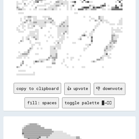
copy to clipboard
👍 upvote
👎 downvote
fill: spaces
toggle palette ▓→✊🏽
        ░░▒▒▒▒▒▒▒▒░░                                                                                      

    ░░▒▒▒▒▒▒▒▒▒▒▒▒▒▒▒▒                                                                                    

  ░░▒▒▒▒▒▒▒▒▒▒▒▒▒▒▒▒▒▒▒▒▒▒                                                                                

  ▒▒▒▒▒▒▒▒▒▒▒▒▒▒▒▒▒▒▒▒▒▒▒▒▒▒▒▒▒▒▒▒                                                                        

  ▒▒▒▒▒▒▒▒▒▒▒▒▒▒▒▒▒▒▒▒▒▒▒▒▒▒▒▒▒▒▒▒▒▒░░░░░░░░░░                                                            

  ▓▓▒▒▒▒▒▒▒▒▒▒▒▒▒▒▒▒▒▒▒▒▒▒▒▒▒▒▒▒▒▒░░░░░░░░░░░░░░░░                                                        

  ░░▒▒▒▒▒▒▒▒▒▒▒▒▒▒▒▒▒▒▒▒▒▒▒▒▒▒▒▒░░░░░░░░░░░░░░░░░░░░░░                                                    

    ▒▒▒▒▒▒▒▒▒▒▒▒▒▒▒▒▓▓░░░░░░▒▒░░░░░░░░░░░░░░░░░░░░░░░░░░░░░░▒▒▒▒                                          

      ░░▓▓▒▒▒▒▒▒▒▒▓▓░░░░░░░░░░░░░░░░░░░░░░░░░░░░░░░░░░░░░░░░▒▒▒▒░░                                        
