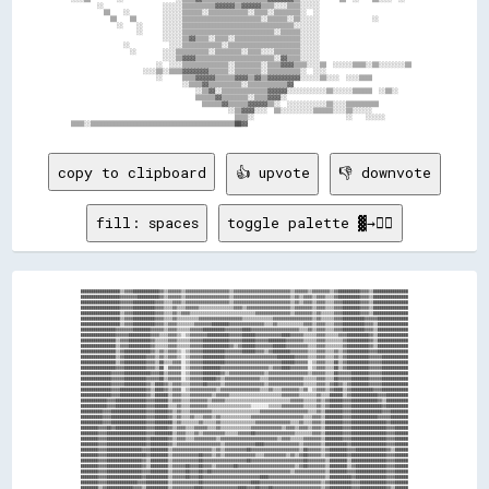
          ░░                  ░░░░░░▒▒▒▒▒▒▒▒▒▒▓▓▓▓▓▓▒▒▓▓▓▓▓▓▒▒▒▒░░░░▒▒▒▒░░░░░░                                

            ▒▒    ░░          ░░░░░░▒▒▒▒▒▒░░▒▒▒▒▒▒▒▒▒▒▒▒░░▒▒▒▒░░▒▒▒▒▒▒▒▒░░  ░░                                

              ▒▒    ▒▒        ░░░░░░▒▒▒▒▒▒▒▒▒▒▒▒▒▒▒▒▒▒▒▒▒▒▒▒░░▒▒▒▒▒▒░░▒▒░░░░░░                ░░              

                ░░    ░░      ░░░░░░▒▒▒▒▒▒▒▒▒▒▒▒▒▒▒▒▒▒▒▒▒▒▒▒▒▒▒▒▒▒▒▒▒▒░░░░░░░░                                

                      ░░      ░░░░░░▒▒▒▒▒▒▒▒▒▒▒▒▒▒▒▒▒▒▒▒▒▒▒▒▒▒▒▒░░▒▒▒▒▒▒░░░░░░                                

                              ░░░░░░▒▒▓▓▒▒▒▒░░▒▒▒▒░░▒▒▒▒▒▒▒▒▒▒▒▒▒▒▒▒▒▒▒▒░░░░░░                                

                  ░░            ░░░░▒▒▒▒▒▒▒▒▒▒▒▒░░▒▒▒▒▒▒▒▒▒▒▒▒▒▒▒▒▒▒▒▒▒▒░░░░░░                                

                    ░░        ░░░░▒▒▒▒▒▒▒▒▒▒░░▒▒▒▒▒▒▒▒░░▒▒▒▒░░░░▒▒▒▒▒▒▒▒░░░░░░                                

                              ░░░░▒▒▓▓▓▓▒▒▒▒▒▒▒▒▒▒▒▒▒▒▒▒▒▒▒▒▒▒▒▒░░▓▓▒▒▒▒░░░░░░                                

                            ░░  ░░░░▒▒▒▒▒▒▒▒▒▒▒▒▒▒░░▒▒▒▒▒▒▒▒░░▒▒▒▒▓▓▓▓▒▒▒▒░░░░▒▒  ░░░░░░▒▒▒▒░░▒▒░░░░░░░░▒▒    

                        ░░░░▒▒░░▒▒▒▒▓▓▓▓▓▓▓▓▒▒▒▒▒▒░░▒▒▒▒▒▒▒▒░░▒▒▒▒▒▒▒▒▒▒░░  ░░░░                              

                            ░░      ▒▒▒▒▓▓▓▓▓▓▒▒▒▒▒▒▓▓▓▓▒▒▓▓▒▒▓▓▓▓▓▓▓▓▓▓░░░░░░▒▒░░░░  ░░░░▒▒▒▒                

                                    ░░▒▒▒▒▓▓▒▒▒▒▒▒▒▒▒▒░░▒▒▒▒▒▒▒▒▒▒▒▒▓▓                                        

                                        ░░▒▒▓▓░░▒▒▒▒▒▒▒▒▒▒▒▒▒▒▓▓▓▓▓▓░░░░░░░░░░░░▒▒░░░░░░▒▒▒▒▒▒  ░░▒▒░░        

                                        ▒▒▒▒▒▒▓▓▒▒▒▒▒▒▒▒░░▒▒▒▒▓▓▓▓░░                                          

                                          ▒▒▒▒▒▒▓▓▒▒▒▒▒▒▓▓▓▓▓▓▒▒░░  ░░░░░░░░░░░░▒▒░░░░▒▒▒▒▒▒▒▒▒▒              

                                                  ░░▒▒▓▓▓▓░░░░  ▒▒░░░░░░░░░░▒▒▒▒▒▒░░░░▒▒░░░░░░                

                                                    ▒▒▒▒░░                            ░░    ░░░░░░            

copy to clipboard
👍 upvote
👎 downvote
fill: spaces
toggle palette ▓→✊🏽
██████████████████▒▒▓▓▓▓████████████▓▓▒▒▓▓▓▓▓▓▒▒▓▓▓▓▓▓▓▓▓▓▓▓▓▓▓▓▓▓▓▓▒▒▓▓▓▓▓▓▓▓▓▓▓▓▓▓▓▓▓▓▓▓▓▓▓▓▓▓▒▒▓▓▓▓▓▓▒▒▓▓▓▓▓▓▓▓▒▒▓▓██████████▓▓▓▓▒▒████████████████

██████████████████▓▓▓▓▓▓▓▓██████████▓▓▒▒▓▓▓▓▓▓▒▒▓▓▓▓▓▓▓▓▓▓▓▓▓▓▓▓▓▓▓▓▒▒▓▓▓▓▓▓▓▓▓▓▓▓▓▓▓▓▓▓▓▓▓▓▓▓▓▓▒▒▓▓▒▒▓▓▓▓▒▒▓▓▓▓▒▒▒▒▓▓██████████▓▓▓▓▒▒████████████████

██████████████████▓▓▓▓▓▓██████████▓▓▓▓▒▒▒▒▓▓▓▓▒▒▓▓▓▓▓▓▓▓▓▓▓▓▓▓▓▓▓▓▓▓▒▒▓▓▓▓▓▓▓▓▓▓▓▓▓▓▓▓▓▓▓▓▓▓▓▓▓▓▒▒▓▓▒▒▓▓▓▓▒▒▓▓▓▓▒▒▒▒▓▓▓▓████████▓▓▓▓▒▒████████████████

██████████████████▓▓▓▓▓▓██████████▓▓▓▓▒▒▒▒▓▓▒▒▒▒▓▓▓▓▓▓▒▒▒▒▒▒▒▒▒▒▒▒▒▒▒▒▓▓▓▓▒▒▓▓▓▓▓▓▓▓▓▓▓▓▓▓▓▓▓▓▓▓▒▒▓▓▓▓▓▓▓▓▒▒▓▓▓▓▒▒▒▒▓▓▓▓████████▓▓▓▓▒▒████████████████

██████████████████▒▒▓▓▓▓██████████▓▓▓▓▒▒▒▒▓▓▒▒▓▓▓▓▒▒▒▒▒▒▒▒▒▒▒▒▒▒▒▒▒▒▒▒▒▒▒▒▒▒▒▒▒▒▓▓▓▓▓▓▓▓▓▓▓▓▓▓▓▓▒▒▓▓▓▓▓▓▓▓▒▒▓▓▒▒▒▒▒▒▓▓▓▓████████▓▓▓▓▒▒████████████████

██████████████████▒▒▓▓▓▓██████████▓▓▓▓▒▒▒▒▓▓▒▒▒▒▒▒▒▒▒▒▓▓▓▓▓▓▓▓▓▓▓▓▓▓▓▓▓▓▓▓▒▒▒▒▒▒▒▒▒▒▒▒▒▒▓▓▓▓▓▓▓▓▓▓▓▓▓▓▓▓▓▓▒▒▓▓▒▒▒▒▒▒▓▓▓▓██████████▓▓▓▓▓▓██████████████

██████████████████▒▒▓▓▓▓██████████▓▓▓▓▒▒▓▓▓▓▒▒▒▒▒▒▒▒▓▓▓▓▓▓▓▓████████▓▓▓▓▓▓▓▓▓▓▓▓▓▓▓▓▒▒▒▒▓▓▒▒▒▒▒▒▒▒▒▒▒▒▓▓▓▓▒▒▓▓▓▓▒▒▒▒▓▓▓▓██████████▓▓▓▓▒▒██████████████

████████████████▓▓▓▓▓▓▓▓████████▓▓▓▓▓▓▒▒▓▓▓▓▒▒▒▒▒▒▓▓▓▓▓▓██████████▓▓▓▓▓▓▓▓████▓▓▓▓▓▓▓▓▓▓▓▓▓▓▓▓▓▓▓▓▓▓▒▒▒▒▓▓▒▒▓▓▓▓▒▒▒▒▓▓▓▓██████████▓▓▓▓▒▒██████████████

████████████████▓▓▓▓▓▓██████████▓▓▓▓▒▒▒▒▓▓▓▓▒▒░░▒▒▓▓▓▓▓▓▓▓██████████▓▓▓▓▓▓██████▓▓▓▓▓▓▓▓▓▓▓▓████▓▓▓▓▓▓▒▒▒▒▒▒▓▓▓▓▒▒▒▒▒▒▓▓▓▓██████████▓▓▒▒██████████████

████████████████▒▒▓▓▓▓██████████▓▓▒▒▒▒▒▒▓▓▓▓▒▒▒▒▒▒▓▓▓▓▓▓████████████▓▓▓▓▓▓██████▓▓▓▓▓▓████████▓▓▓▓▓▓▓▓▒▒▒▒▒▒▓▓▓▓▒▒▒▒▒▒▒▒▓▓██████████▓▓▒▒██████████████

████████████████▒▒▓▓▓▓██████████▓▓▒▒▒▒▒▒▓▓▓▓▒▒▒▒▒▒▓▓▓▓▓▓████████████▓▓▒▒▓▓██████▓▓▓▓▓▓▓▓██████▓▓▓▓▓▓▓▓▓▓▒▒▒▒▓▓▓▓▒▒▒▒▒▒▒▒▓▓██████████▓▓▒▒██████████████

████████████████▒▒▓▓████████████▓▓▒▒▓▓▒▒▓▓▓▓▒▒░░▒▒▓▓▓▓▓▓██████████▓▓▓▓▓▓▓▓██████▓▓▓▓▒▒▓▓████████▓▓▓▓▓▓▓▓▒▒▒▒▓▓▓▓▒▒▒▒▓▓▒▒▓▓██████████▓▓▓▓██████████████

████████████████▒▒▓▓██████████▓▓▓▓▒▒▓▓▒▒▓▓▓▓▒▒░░▒▒▓▓▓▓▓▓██████████▓▓▓▓▓▓▓▓▓▓▓▓▓▓▓▓▓▓▓▓▓▓▓▓████████▓▓▓▓▓▓▒▒▒▒▓▓▓▓▒▒▒▒▓▓▒▒▓▓██████████▓▓▓▓▓▓████████████

████████████████▒▒▓▓██████████▓▓▓▓▒▒██▒▒▒▒▓▓▓▓░░▒▒▓▓▓▓▓▓██████████▓▓▓▓▓▓▓▓▓▓▓▓▓▓▓▓▓▓▓▓▓▓▓▓▓▓██████▓▓▓▓▓▓░░▒▒▓▓▓▓▒▒▒▒██▒▒▓▓██████████▓▓▓▓▓▓████████████

████████████████▓▓▓▓██████████▓▓▓▓▒▒██░░▓▓▓▓▓▓░░▒▒▓▓▓▓▓▓████████▓▓▓▓▓▓▓▓▓▓▓▓▓▓▓▓▓▓▓▓▓▓▒▒▓▓▓▓████▓▓▓▓▓▓▓▓░░▒▒▓▓▓▓▒▒▒▒██▒▒▓▓██████████▓▓▓▓▓▓████████████

██████████████▓▓▓▓▓▓████████████▓▓▓▓██▒▒▓▓▓▓▓▓░░▒▒▓▓▓▓▓▓████████▓▓▒▒▓▓▓▓▓▓▓▓▓▓▓▓▓▓▓▓▒▒▓▓▓▓▓▓▓▓▓▓▓▓▓▓▓▓▓▓▒▒▓▓▓▓▓▓▒▒▒▒██▓▓▓▓▓▓████████▓▓▓▓▓▓████████████

██████████████▓▓▓▓▓▓██████████▓▓▓▓▓▓██▒▒▓▓▓▓▓▓░░▒▒▓▓▓▓▓▓██████▓▓▒▒▓▓▓▓▓▓▓▓▓▓▓▓▓▓▓▓▒▒▒▒▓▓▓▓▓▓▓▓▓▓▓▓▓▓▓▓▒▒▒▒▒▒▓▓▓▓▒▒▒▒██▓▓▓▓▓▓████████▓▓▓▓▓▓████████████

██████████████▓▓▓▓▓▓██████████▓▓▒▒████▓▓▒▒▓▓▓▓▒▒▒▒▓▓▓▓▓▓██▓▓▓▓▓▓▒▒▓▓▓▓▓▓▓▓▓▓▓▓▓▓▓▓▓▓▒▒▓▓▓▓▓▓▓▓▓▓▓▓▓▓▓▓▒▒▒▒▒▒▓▓▓▓▒▒▓▓██▓▓▒▒▓▓████████▓▓▓▓▓▓████████████

██████████████▓▓▓▓████████████▓▓▒▒████▓▓▒▒▓▓▓▓░░▒▒▓▓▓▓▓▓▓▓▓▓▓▓▒▒▓▓▓▓▓▓▓▓▓▓▓▓▓▓▓▓▓▓▒▒▒▒▓▓▒▒▒▒▓▓▓▓▓▓▓▓▒▒▓▓░░▒▒▓▓▓▓▒▒▓▓████▒▒▓▓██████████▓▓▓▓████████████

██████████████▓▓▓▓████████████▓▓▒▒██████▒▒▓▓▓▓▒▒▒▒▓▓▓▓▓▓▓▓▓▓▒▒▓▓▓▓▓▓▒▒▒▒▒▒▒▒▒▒▒▒▒▒▒▒▒▒▒▒▒▒▒▒▓▓▓▓▓▓▓▓▒▒▒▒▒▒▒▒▓▓▒▒▒▒██████▒▒▓▓████████████▓▓▓▓██████████

████████████▓▓▓▓██████████████▓▓▓▓██████▒▒▓▓▓▓▒▒▒▒▓▓▓▓▓▓▓▓▒▒▓▓▓▓▓▓▒▒▒▒▒▒▒▒▒▒▒▒▒▒▒▒▒▒▒▒▒▒▒▒▒▒▒▒▒▒▓▓▓▓▓▓▒▒▒▒▒▒▓▓▒▒▓▓██████▓▓▓▓████████████▓▓▒▒██████████

████████████▓▓▓▓██████████████▓▓▓▓██████▒▒▒▒▓▓▒▒▒▒▓▓▓▓▓▓▓▓▒▒▒▒▒▒▒▒▒▒▒▒▒▒▒▒▒▒▒▒░░░░░░░░▒▒▒▒▒▒▓▓▓▓▓▓▓▓▓▓▒▒▒▒▒▒▓▓▒▒▓▓██████▓▓▓▓██████████████▓▓██████████

██████████▓▓▓▓████████████████▓▓▓▓██████▓▓▒▒▓▓▒▒▒▒▓▓▓▓▓▓▓▓▓▓▒▒▒▒▒▒▒▒▒▒▒▒▒▒▒▒▒▒▒▒▒▒▓▓▓▓▓▓▓▓▓▓▓▓▓▓▓▓▓▓▓▓▓▓▒▒▒▒▓▓▒▒████████▓▓▓▓██████████████▓▓▓▓████████

██████████▓▓▓▓████████████████▓▓▓▓██████▓▓▒▒▓▓▒▒▒▒▓▓▒▒▒▒▓▓▓▓▒▒▓▓▒▒▒▒▒▒▒▒▒▒▒▒▒▒▓▓▓▓▓▓▓▓▓▓▓▓▓▓▓▓▓▓▓▓▓▓▓▓▒▒▒▒▓▓▓▓▒▒████████▓▓▓▓████████████▓▓▓▓▓▓████████

██████████▓▓▓▓████████████████▓▓▓▓████████▒▒▓▓▒▒▒▒▒▒▒▒▓▓▒▒▒▒▒▒▓▓▒▒▒▒▒▒▒▒▒▒▒▒▒▒▒▒▓▓▓▓▓▓▓▓▓▓▓▓▓▓▓▓▒▒▒▒▓▓▒▒▒▒▓▓▓▓▒▒████████▓▓▓▓████████████████▓▓████████

████████▓▓▓▓██▓▓██████████████▓▓▓▓██████▓▓▒▒▓▓▓▓▒▒▒▒▓▓▓▓▓▓▒▒▒▒▓▓▒▒▒▒▒▒▒▒▒▒▒▒▒▒▓▓▓▓▓▓▓▓▓▓▓▓▓▓▒▒▓▓▓▓▒▒▓▓▓▓▒▒▓▓▓▓▒▒████████▓▓▓▓████████████████▓▓▓▓██████

████████▓▓▓▓██████████████████▓▓▓▓████████▒▒▓▓▓▓▒▒▒▒▓▓▒▒▓▓▓▓▓▓▓▓▓▓▒▒▒▒▒▒▓▓▓▓▓▓██▓▓▓▓▓▓▓▓▓▓▓▓▓▓▓▓▓▓▒▒▒▒▒▒▒▒▓▓▓▓▒▒████████▓▓▓▓████████████████▓▓▓▓██████

████████▓▓▓▓██████████████████▓▓████████▓▓▒▒▓▓▓▓▒▒▒▒▓▓▓▓▓▓▓▓▓▓▒▒▓▓▓▓▓▓▓▓▓▓▓▓▓▓▓▓▓▓▓▓▓▓▓▓▓▓▒▒▓▓▓▓▒▒▒▒▒▒▓▓▓▓▓▓▓▓▒▒████████▓▓▓▓████████████████▓▓▓▓██████

████████▓▓▓▓██████████████████▓▓████████▓▓▒▒▓▓▓▓▓▓▓▓▓▓▓▓▓▓▓▓▓▓▓▓▒▒▓▓▓▓▓▓▓▓▓▓▓▓▓▓████▓▓▓▓▓▓▓▓▓▓▓▓▓▓▓▓▒▒▓▓▓▓▓▓▓▓▒▒██████████▓▓████████████████▓▓▓▓██████

████████▓▓▓▓████████████████▓▓▓▓████████▒▒▓▓▓▓▓▓▓▓▓▓▓▓▓▓▓▓▓▓▒▒▓▓▒▒▓▓▓▓▓▓▓▓▓▓██▓▓▓▓▓▓▓▓▓▓▓▓▓▓▓▓▓▓▓▓▓▓▒▒██▓▓▓▓▓▓▒▒▓▓████████▓▓▓▓██████████████▓▓▒▒██████

████████▓▓▓▓██████████████████▓▓████████▒▒▓▓▓▓▓▓▓▓▓▓▓▓██▓▓▓▓▒▒▓▓▒▒▓▓▓▓▓▓▓▓▓▓▓▓▓▓▒▒▒▒▓▓▓▓▓▓▓▓▓▓▒▒▓▓▒▒▓▓██▓▓▓▓▓▓▒▒▓▓████████▓▓████████████████▓▓▓▓██████

████████▓▓▓▓████████████████▓▓▒▒████████▒▒▓▓▓▓▓▓▓▓▓▓▓▓██▓▓▓▓▓▓▓▓▓▓▓▓▓▓▓▓▓▓▓▓██▓▓▓▓▓▓▓▓▓▓▓▓▓▓▓▓▓▓▓▓▓▓▓▓██▓▓▓▓▓▓▓▓▒▒████████▒▒████████████████▓▓▓▓██████

████████▓▓▓▓████████████████▓▓▒▒████████▒▒▓▓▓▓▓▓██▓▓▓▓██▓▓▓▓▒▒▓▓▓▓▓▓▓▓██▓▓▓▓▓▓▓▓▓▓▓▓▓▓▓▓▓▓▓▓▓▓▓▓▓▓▒▒▓▓██▓▓▓▓▓▓▓▓▒▒████████▒▒▓▓██████████████▓▓▓▓██████

████████▓▓▓▓████████████████▓▓▓▓████████▒▒▓▓▓▓▓▓██▓▓▓▓██▓▓██▓▓▓▓▓▓▓▓▓▓▓▓▓▓▓▓▓▓▓▓▓▓▓▓▓▓▓▓▓▓▓▓▓▓▓▓▒▒▓▓▓▓▓▓▓▓▓▓▓▓▓▓▒▒████████▓▓▓▓██████████████▓▓▓▓██████

████████▓▓▓▓████████████████▓▓██████████▒▒▓▓▓▓▓▓██▓▓▓▓██▓▓▓▓▓▓▓▓▓▓▓▓▓▓▓▓▓▓▓▓▓▓▓▓▓▓████▓▓▓▓▓▓▓▓▓▓▓▓▓▓▓▓▓▓▓▓▓▓▓▓▓▓▒▒██████████▓▓██████████████▓▓▓▓██████

████████▓▓▓▓██████████████▓▓▓▓██████████▒▒▓▓▓▓▓▓▓▓▓▓▓▓██▓▓▓▓▓▓▓▓▓▓▓▓▓▓▓▓▓▓▓▓▓▓████▓▓▓▓▓▓▓▓▓▓▓▓▓▓▓▓▓▓▓▓▓▓▓▓▓▓▓▓▒▒▓▓██████████▓▓▓▓████████████▓▓▓▓██████

████████▒▒▓▓████████████▓▓▓▓▒▒██████████▒▒▓▓▓▓▓▓▓▓▓▓████▓▓▓▓▓▓▓▓▓▓▓▓▓▓▓▓████▓▓▓▓██▓▓▓▓██▓▓▓▓▓▓▓▓▓▓▓▓▓▓▓▓▓▓▓▓▓▓▒▒▓▓██████████▓▓▓▓████████████▓▓▒▒██████
