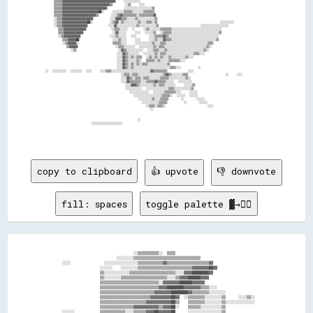
            ▒▒▒▒▒▒▓▓▓▓▓▓▓▓▓▓▓▓▓▓▓▓▓▓▓▓▓▓▓▓▓▓▓▓▓▓▓▓▓▓▓▓▓▓    ░░░░░░░░░░░░                                                  

            ▒▒▒▒▒▒▓▓▓▓▓▓▓▓▓▓▓▓▓▓▓▓▓▓▓▓▓▓▓▓▓▓▓▓▓▓▓▓▓▓▒▒      ░░▒▒    ░░░░                                                  

            ▒▒▒▒▒▒▓▓▓▓▓▓▓▓▓▓▓▓▓▓▓▓▓▓▓▓▓▓▓▓▓▓▓▓▓▓▓▓        ░░░░░░░░░░░░░░░░░░░░▒▒                                          

            ▒▒▒▒▒▒▓▓▓▓▓▓▓▓▓▓▓▓▓▓▓▓▓▓▓▓▓▓▓▓▓▓██░░    ░░░░░░░░▒▒▒▒▒▒░░░░░░░░▒▒▒▒▒▒▒▒                                        

            ▒▒▒▒▒▒▓▓▓▓▓▓▓▓▓▓▓▓▓▓▓▓▓▓▓▓▓▓▓▓▒▒      ░░░░▒▒▓▓▒▒▒▒▒▒▒▒▒▒░░▒▒▒▒▒▒▒▒▒▒▓▓                                        

            ░░▒▒▒▒▓▓▓▓▓▓▓▓▓▓▓▓▓▓▓▓▓▓▓▓▓▓        ░░░░▓▓▓▓▒▒▒▒░░░░░░▒▒░░░░░░░░░░░░▒▒                                        

            ░░▒▒▒▒▓▓▓▓▓▓▓▓▓▓▓▓▓▓▓▓▓▓██░░        ░░▒▒▓▓░░▒▒░░░░░░░░░░▒▒░░░░▒▒▒▒░░▒▒                              ░░░░░░░░░░

            ░░▒▒▒▒▓▓▓▓▓▓▓▓▓▓▓▓▓▓▓▓▓▓          ░░░░▓▓░░░░░░░░░░░░░░▒▒░░░░░░░░░░░░▒▒                    ░░░░░░░░░░░░░░░░░░░░

              ▒▒▒▒▓▓▓▓▓▓▓▓▓▓▓▓▓▓▓▓            ░░▒▒▒▒░░░░░░  ░░    ░░▒▒░░░░░░░░▒▒▒▒▒▒▒▒░░░░░░░░░░░░░░░░░░░░░░░░░░░░░░░░░░░░

              ▒▒▒▒▓▓▓▓▓▓▓▓▓▓▓▓▓▓              ░░▓▓░░░░░░    ░░░░  ░░░░░░▒▒  ░░▒▒▒▒▒▒░░░░░░░░░░░░░░░░░░░░░░░░░░░░░░░░░░▒▒  

              ░░▒▒▓▓▓▓▓▓▓▓▓▓▓▓              ░░░░▒▒░░░░░░  ░░░░      ░░░░▒▒▒▒▒▒▓▓▒▒░░░░░░░░░░░░░░░░░░░░░░░░░░░░░░░░░░░░    

                ▒▒▒▒▓▓▓▓▓▓██                ░░░░▒▒░░░░    ░░░░    ░░░░▒▒░░░░▓▓▒▒▒▒░░░░░░░░░░░░░░░░░░░░░░░░░░░░░░░░▒▒      

                ░░▒▒▓▓▓▓▓▓░░                ▒▒▒▒▒▒░░░░    ░░░░░░░░░░░░▒▒░░░░▒▒▒▒░░░░░░░░░░░░░░░░░░░░░░░░░░░░░░▒▒▒▒        

                  ▒▒▓▓▓▓▓▓                  ░░▒▒▒▒░░░░░░░░  ░░░░░░░░░░▒▒░░▒▒▒▒░░░░░░░░░░░░░░░░░░░░░░░░░░░░░░▒▒░░          

                    ░░▒▒                    ░░▓▓▒▒░░░░░░░░░░░░  ░░░░▒▒▒▒░░░░▒▒░░░░░░░░░░░░░░░░░░░░░░░░░░▒▒░░              

                                          ░░░░▓▓▒▒░░░░░░░░  ░░░░░░░░▒▒░░▒▒▒▒░░░░░░░░░░░░░░░░░░░░▒▒▒▒░░░░                  

                                          ░░░░▓▓▒▒░░▒▒░░▒▒▒▒  ░░▒▒░░▒▒░░▒▒░░░░▒▒░░░░░░░░░░▒▒░░░░                          

                                          ░░░░▓▓▒▒░░░░░░▒▒░░  ▒▒▒▒▒▒░░▒▒░░░░░░▒▒▒▒▒▒▒▒░░░░                                

                                          ░░░░▓▓▒▒░░▒▒░░▒▒░░▒▒▒▒░░░░░░░░░░░░░░▒▒                                          

                                          ░░░░▓▓▒▒░░▒▒░░░░░░░░░░░░░░░░░░░░░░░░░░▒▒▒▒░░░░        ░░                        

        ░░  ░░░░░░░░░░  ░░░░░░░░  ░░░░    ░░░░▒▒▒▒░░░░░░░░░░░░░░░░░░░░░░░░░░░░▓▓▒▒▒▒▒▒▒▒▒▒          ░░░░                  

                                            ░░▒▒▒▒░░▒▒▒▒░░░░░░░░░░░░░░░░░░▒▒▓▓▒▒░░░░░░░░▒▒▒▒                  ░░    ░░░░  

                                            ░░░░▓▓▒▒░░▒▒▒▒░░▒▒▒▒░░░░░░░░▒▒▒▒▒▒░░░░░░░░░░░░▒▒░░                            

                                            ░░░░▓▓▒▒▒▒▒▒▒▒░░░░▒▒▒▒▒▒▓▓▒▒▒▒▒▒░░░░░░  ░░░░░░░░░░                            

                                              ░░░░▓▓▓▓▒▒░░░░░░░░░░▒▒░░▒▒▒▒░░░░░░░░    ░░░░░░▒▒                            

                                              ░░░░░░░░░░░░  ░░░░░░░░░░░░░░░░▒▒▒▒░░░░░░░░░░░░▒▒                            

                                                ░░░░░░░░░░░░░░  ░░░░░░░░▒▒▒▒▒▒▒▒░░░░    ░░░░░░                            

                                                  ░░░░░░░░░░░░░░░░░░░░▒▒▒▒▒▒░░  ░░░░░░  ░░░░░░                            

                                                    ░░░░░░░░░░▒▒░░░░▒▒▒▒▒▒      ░░      ░░░░░░                            

                                                      ░░░░░░░░░░░░▒▒▒▒▒▒        ░░      ░░░░░░                            

                                                        ░░▒▒▒▒░░▒▒▒▒░░                    ░░░░                            

                                                          ░░                                                              

                                                    ░░                                                                    

                              ░░░░░░░░░░░░░░░░░░░░░░                                                                      

copy to clipboard
👍 upvote
👎 downvote
fill: spaces
toggle palette ▓→✊🏽
                                    ░░▒▒▒▒▒▒▒▒▒▒░░  ▒▒▒▒                                      

                            ░░░░░░░░▒▒▒▒▒▒▒▒▒▒▒▒▒▒▒▒▒▒▒▒▒▒▒▒▒▒▒▒▒▒▒▒                          

  ░░░░                ░░░░░░░░░░░░░░░░▒▒▒▒▒▒▒▒▒▒▒▒▓▓▒▒▒▒▒▒▒▒▒▒▒▒▒▒▒▒▒▒▒▒▓▓                    

                    ░░░░░░    ░░░░░░░░▒▒▒▒▒▒▒▒▒▒▒▒▒▒▒▒▒▒▒▒▒▒▒▒▒▒▓▓▓▓▓▓▓▓██▓▓                  

                    ▒▒░░░░░░░░░░░░▒▒▒▒▒▒▒▒▒▒▒▒▒▒▒▒▒▒▒▒▒▒░░░░▓▓▓▓████████▓▓                    

                    ▒▒░░░░░░░░▒▒▒▒▒▒▒▒▒▒▒▒▒▒▒▒▒▒▒▒▒▒░░░░▒▒▓▓▓▓██████▓▓▓▓                      

                    ▒▒▒▒▒▒▒▒▒▒▒▒▒▒▒▒▒▒▒▒▒▒▒▒▒▒▒▒░░▓▓▓▓▓▓▓▓██████▓▓▓▓▓▓                        

                    ▒▒▒▒▒▒▒▒▒▒▒▒▒▒▒▒▒▒▒▒▒▒▒▒▒▒▒▒▓▓▓▓████████▓▓▓▓▓▓▓▓▒▒▒▒░░░░                  

                    ▒▒▒▒▒▒▒▒▒▒▒▒▒▒▒▒▒▒▒▒▒▒▒▒▒▒▓▓▓▓▓▓▓▓████████▓▓▒▒▒▒▒▒▒▒░░░░░░░░              

                    ▒▒▒▒▒▒▒▒▒▒▒▒▒▒▒▒▒▒▒▒▒▒▒▒▓▓▓▓▓▓▓▓▓▓██▓▓  ░░▒▒▒▒▒▒▒▒░░░░░░░░▒▒      ░░░░▒▒░░

                    ▒▒▒▒▒▒▒▒▒▒▒▒▒▒▒▒▒▒▒▒▒▒▓▓▓▓▓▓▓▓▓▓▓▓██▒▒    ▒▒▒▒▒▒▒▒░░░░░░░░▒▒░░░░░░░░░░░░░░

                    ▒▒▒▒▒▒▒▒▒▒▒▒▒▒▒▒▓▓▓▓▓▓▓▓▓▓▓▓▒▒▓▓▓▓██░░    ▒▒▒▒▒▒░░░░░░░░░░▒▒              

  ░░░░░░            ▒▒▒▒▒▒▒▒▒▒▒▒░░░░▒▒▒▒▒▒▓▓▓▓██▓▓▓▓▓▓██      ░░░░░░░░░░░░░░░░▒▒              
