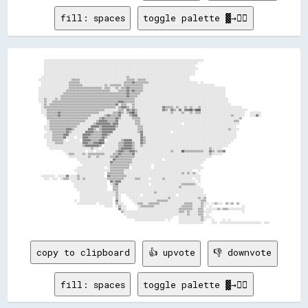
fill: spaces
toggle palette ▓→✊🏽
      ░░░░░░░░░░░░░░░░░░░░░░░░░░░░░░░░░░░░░░░░░░░░░░░░░░░░░░░░░░░░░░░░░░░░░░░░░░░░░░░░░░░░░░░░░░░░░░░░░░░░░░░░░░░░░░░░░░░░                                                  
      ░░░░░░░░░░░░░░░░░░░░░░░░░░░░░░░░░░░░░░░░░░░░░░░░░░░░░░░░░░░░░░░░░░░░░░░░░░░░░░░░░░░░░░░░░░░░░░░░░░░░░░░░░░░░░░░░                                                      
      ░░░░░░░░░░░░░░░░░░░░░░░░░░░░░░░░░░░░░░░░░░░░░░░░░░░░░░░░░░░░░░░░░░░░░░░░░░░░░░░░░░░░░░░░░░░░░░░░░░░░░░░░░░░░░░                                                        
      ░░░░░░░░░░░░░░░░░░░░░░░░░░░░░░░░░░░░░░░░░░░░░░░░░░░░░░░░░░░░░░░░░░░░░░░░░░░░░░░░░░░░░░░░░░░░░░░░░░░░░░░░░░░░░░░░                                                      
      ░░░░░░░░░░░░░░░░░░░░░░░░░░░░░░░░░░░░░░░░░░░░░░░░░░░░░░░░░░░░░░░░░░░░░░░░░░░░░░░░░░░░░░░░░░░░░░░░░░░░░░░░░░░░░░                                                        
      ░░░░░░░░░░░░░░░░░░░░░░░░░░░░░░░░░░░░░░░░░░░░░░░░░░░░░░░░░░░░░░░░░░░░░░░░░░░░░░░░░░░░░░░░░░░░░░░░░░░░░░░░░░░░░░                                                        
    ░░░░░░░░░░░░░░░░░░░░░░░░░░░░░░░░░░░░░░░░░░░░░░░░░░░░░░░░░░░░░░▒▒░░░░░░░░░░░░░░░░░░░░░░░░░░░░░░░░░░░░░░░░░░░░                                                            
  ░░░░░░░░░░░░░░░░░░░░░░░░▒▒▒▒▒▒░░░░░░░░░░░░░░░░░░░░░░░░░░░░░░░░░░▒▒▒▒▒▒░░▒▒▒▒▒▒░░░░░░░░░░░░░░░░░░░░░░░░░░░░░░░░                                                            
    ░░░░░░░░░░░░░░░░░░░░▒▒▒▒▒▒▒▒░░░░░░░░░░░░░░░░░░░░░░░░░░░░░░░░▒▒▒▒▒▒▓▓▒▒▒▒▒▒▒▒▒▒░░░░░░░░░░░░░░░░░░░░░░░░░░░░░░░░░░░░  ░░                                                  
    ░░░░░░░░░░░░░░░░░░░░▒▒▒▒▒▒▒▒▒▒░░░░░░░░░░░░░░░░▒▒░░▒▒▒▒▒▒▒▒░░▒▒▒▒▒▒▒▒▒▒▒▒▒▒░░░░░░░░░░░░░░░░░░░░░░░░░░░░░░░░░░░░░░░░░░░░░░░░░░░░                                          
  ░░░░░░░░░░░░░░░░░░░░░░▒▒▒▒▒▒▒▒▒▒▒▒▒▒▒▒▒▒▒▒▒▒▒▒░░▒▒▒▒░░░░▒▒░░▒▒▒▒▓▓▒▒▒▒▒▒▒▒▒▒░░░░░░░░░░░░░░░░░░░░░░░░░░░░░░░░░░░░░░░░░░░░░░░░░░░░░░░░░░░░                                  
  ░░░░░░░░░░░░░░░░░░░░▒▒▒▒▒▒▒▒▒▒▒▒▒▒▒▒▒▒▒▒▒▒▒▒▒▒▒▒▒▒▒▒░░░░░░▒▒▒▒▒▒▓▓▒▒▓▓▒▒▒▒▒▒░░░░░░░░░░░░░░░░░░░░░░░░░░░░░░░░░░░░░░░░░░░░░░░░░░░░░░░░░░░░                                  
  ░░░░░░░░░░░░░░░░░░▒▒▒▒▒▒▒▒▒▒▒▒▒▒▒▒▒▒▒▒▒▒▒▒▒▒▒▒▒▒▒▒▒▒▒▒▒▒▒▒▒▒▒▒▒▒▓▓▒▒▒▒▒▒▒▒░░░░░░░░░░░░░░░░░░░░░░░░░░░░░░░░░░░░░░░░░░░░░░░░░░░░░░░░░░░░░░                                  
  ░░░░░░░░░░░░░░░░▒▒▒▒▒▒▒▒▒▒▒▒▒▒▒▒▒▒▒▒▒▒▒▒▒▒▒▒▒▒▒▒▒▒▒▒▒▒▒▒▒▒▒▒▒▒▒▒▓▓▒▒▒▒▒▒░░░░░░░░░░░░░░░░░░░░░░░░░░░░░░░░░░░░░░░░░░░░░░░░░░░░░░░░░░░░░░░░                                  
  ░░░░▒▒░░░░░░▒▒░░▒▒▒▒▒▒▒▒▒▒▒▒▒▒▒▒▒▒▒▒▒▒▒▒▒▒▒▒▒▒▒▒▒▒▒▒▒▒▒▒▒▒▒▒▒▒▒▒▒▒▒▒▒▒░░░░░░░░░░░░░░░░░░░░░░░░░░░░░░░░░░░░░░░░░░░░░░░░░░░░░░░░░░░░░░░░░░░░                                
  ░░░░▒▒░░░░▒▒▒▒▒▒▒▒▒▒▒▒▒▒▒▒▒▒▒▒▒▒▒▒▒▒▒▒▒▒▒▒▒▒▒▒▒▒▒▒▒▒▒▒▒▒▒▒▓▓▓▓▒▒▒▒▒▒▒▒░░░░░░░░░░░░░░░░░░░░░░░░░░░░░░░░░░░░░░░░░░░░░░░░░░░░░░░░░░░░░░░░░░░░                                
    ░░▒▒░░▒▒▒▒▒▒▒▒▒▒▒▒▒▒▒▒▒▒▒▒▒▒▒▒▒▒▒▒▒▒▒▒▒▒▒▒▒▒▒▒▒▒▒▒▒▒▒▒▓▓░░▒▒▒▒░░░░▒▒░░░░░░░░░░░░░░░░░░░░░░░░░░░░░░░░░░░░░░░░░░░░░░░░░░░░░░░░░░░░░░░░░░░░░░                              
    ░░▒▒▒▒▒▒▒▒▒▒▒▒▒▒▒▒▒▒▒▒▒▒▒▒▒▒▒▒▒▒▒▒▒▒▒▒▒▒▒▒▒▒▒▒▒▒▒▒▒▒▒▒░░▒▒▓▓▓▓▒▒░░▒▒░░░░░░░░░░░░░░░░░░░░▓▓▒▒▒▒▒▒░░▒▒░░░░▒▒░░▒▒░░░░▒▒░░░░░░░░░░░░░░░░░░░░░░░░░░░░░░                      
    ░░░░▒▒▒▒▒▒▒▒▒▒▒▒▒▒▒▒▒▒▒▒▒▒▒▒▒▒▒▒▒▒▒▒▒▒▒▒▒▒▒▒▒▒░░░░░░░░░░▒▒▒▒░░▓▓▒▒▓▓▒▒░░░░░░░░░░░░░░░░░░▓▓▒▒░░▓▓▒▒░░▓▓░░▓▓▓▓██▒▒████░░░░░░░░░░░░░░░░░░░░░░░░░░░░░░░░░░                  
    ░░░░▒▒▒▒▒▒▒▒▓▓▒▒▒▒▒▒▒▒▒▒▒▒▒▒▒▒▒▒▒▒▒▒▒▒▒▒▒▒░░░░░░░░░░▒▒▒▒▓▓▒▒░░▒▒▓▓██▒▒░░░░░░░░░░░░░░░░░░░░░░░░▒▒░░░░░░▒▒░░░░▒▒░░▒▒▒▒░░░░░░░░░░░░░░░░░░░░░░░░░░░░░░░░    ░░░░░░░░        
      ░░▒▒▒▒▒▒▒▒▓▓▒▒▒▒▒▒▒▒▒▒▒▒▒▒▒▒▒▒▒▒▒▒░░░░░░░░░░▒▒▓▓▒▒▒▒▒▒▓▓░░░░░░▒▒▓▓▓▓░░░░░░░░░░░░░░░░░░░░░░░░░░░░░░░░░░░░░░░░░░░░░░░░░░░░░░░░░░░░░░░░░░░░▒▒░░░░░░░░    ░░░░▓▓░░        
        ▒▒▒▒▒▒▒▒▒▒▒▒▒▒▒▒▒▒▒▒▒▒▒▒▒▒▒▒▒▒░░░░░░░░▒▒▓▓▒▒▒▒▒▒▒▒▓▓▒▒░░░░░░░░▒▒▒▒▒▒░░░░░░░░░░░░░░░░░░░░░░░░░░░░░░░░░░░░░░░░░░░░░░░░░░░░░░░░░░░░░░░░░░░░░░░░▒▒                      
        ░░▒▒▒▒▒▒▒▒▒▒▒▒▒▒▒▒▒▒▒▒▒▒▒▒▒▒░░░░░░░░▒▒▓▓▓▓▓▓▒▒▒▒▒▒▓▓░░░░░░░░░░░░▒▒▒▒░░░░░░░░░░░░░░░░░░░░░░░░░░░░░░░░░░░░░░░░░░░░░░░░░░░░░░░░░░░░░░░░░░░░▒▒▒▒                        
        ░░▒▒▒▒▒▒▒▒▒▒▒▒▒▒▒▒▒▒▒▒▒▒░░░░░░░░░░▒▒▓▓▓▓▓▓▓▓▓▓▒▒▓▓▓▓░░░░░░░░░░░░▒▒▒▒░░░░░░░░░░░░░░░░░░░░░░░░░░░░░░  ░░░░░░░░░░░░░░░░░░░░░░░░░░░░░░░░░░░░░░░░                        
      ░░░░▒▒▒▒▒▒▒▒▒▒▒▒▒▒▒▒▒▒▒▒░░░░░░░░░░▓▓▓▓▓▓▒▒▓▓▓▓▓▓▓▓▓▓▒▒░░░░░░░░░░░░░░▒▒▒▒░░░░░░░░░░░░░░░░░░░░░░░░░░░░░░░░░░░░░░░░░░░░░░░░░░░░░░░░░░░░░░░░░░░░                          
      ░░░░▒▒▒▒▒▒▒▒▒▒▒▒▓▓▓▓▒▒░░░░░░░░░░▓▓▓▓▒▒░░▒▒▓▓▓▓▓▓▓▓▓▓░░░░░░░░░░░░░░░░▒▒▒▒░░░░░░░░░░░░░░░░░░░░░░░░░░░░░░░░░░░░░░░░░░░░░░░░░░░░░░░░░░░░░░▒▒░░░░░░                        
        ░░░░▒▒▒▒▒▒▒▒▒▒▓▓▒▒░░░░░░░░░░▓▓▓▓▓▓▒▒▒▒▒▒▓▓▓▓▓▓▓▓░░░░░░░░░░░░░░░░░░▒▒▓▓░░░░░░░░░░░░░░░░░░░░  ░░░░░░░░░░░░░░░░░░░░░░░░░░░░░░░░░░░░░░░░░░░░░░                          
      ░░░░░░▒▒▒▒▒▒▒▒▓▓▓▓░░░░░░░░░░▓▓▓▓▓▓▒▒▒▒▒▒▒▒▓▓▓▓▒▒░░░░░░░░░░░░░░░░░░░░░░▓▓░░░░░░░░░░░░░░░░░░░░░░░░░░░░░░░░░░░░░░░░░░░░░░░░░░░░░░░░░░░░░░░░░░░░                          
      ░░░░░░▒▒▒▒▒▒▒▒▓▓░░░░░░  ░░░░▓▓▓▓▒▒▒▒▒▒▒▒▒▒▓▓▒▒░░░░░░░░░░░░░░░░░░░░░░░░▓▓▒▒░░░░░░░░░░░░░░░░░░░░░░░░░░░░░░░░░░░░░░░░░░░░░░░░░░░░░░░░░░░░░░░░░░                          
        ░░░░▒▒▒▒▒▒▒▒░░  ░░░░░░░░  ▓▓▓▓▓▓▒▒▒▒▒▒▓▓▓▓  ░░░░░░░░░░▒▒▓▓▓▓▓▓░░░░░░▓▓▒▒░░░░░░░░░░░░░░░░░░░░░░░░░░░░░░░░░░░░░░░░░░░░░░░░░░░░░░░░░░░░░░░░                            
        ░░░░░░▒▒▒▒▒▒░░░░░░░░░░░░░░▓▓▓▓▒▒▒▒▓▓▓▓██▓▓░░░░░░░░░░▒▒▒▒▓▓▓▓▓▓▒▒░░░░▓▓▒▒░░░░░░░░░░░░░░░░░░░░░░░░░░░░░░░░░░░░░░░░░░░░░░░░░░░░░░░░░░░░░░                              
        ░░░░░░░░░░░░░░░░░░░░░░░░░░▒▒▓▓▓▓▓▓▓▓▓▓▒▒  ░░░░░░░░░░▒▒▒▒▓▓▓▓▓▓▒▒░░░░▒▒░░░░░░░░░░░░░░░░░░░░░░░░░░░░░░░░░░░░░░░░░░░░░░░░░░░░░░░░░░░░░░                                
          ░░░░░░░░░░░░░░░░░░░░░░░░░░░░░░▒▒░░░░  ░░░░░░░░░░░░▒▒▓▓▓▓▓▓▓▓▒▒░░░░░░░░░░░░░░░░░░░░░░░░░░░░░░░░░░░░░░░░░░░░░░░░░░░░░░▒▒░░░░░░░░                                    
                    ░░░░░░░░░░░░░░░░  ░░░░  ░░░░░░░░░░░░░░▒▒▓▓▓▓▒▒▒▒▓▓▓▓▒▒░░░░░░░░░░░░░░░░░░░░░░░░▒▒░░░░░░██▒▒▒▒▒▒▒▒▒▒▒▒▒▒░░░░▓▓▒▒░░▒▒▒▒▓▓                                  
                      ░░▒▒▒▒░░░░░░▒▒░░▒▒▒▒▒▒▒▒▒▒▒▒░░░░░░▒▒▒▒▓▓▒▒▒▒▒▒▒▒▓▓░░░░░░░░░░░░░░░░░░░░░░░░░░░░░░░░░░░░░░░░░░░░░░░░░░░░░░▒▒░░░░░░░░                                    
                        ░░░░░░░░░░░░░░▒▒░░░░▒▒░░░░░░░░▒▒▒▒▓▓▒▒▒▒▒▒▒▒▒▒▒▒░░░░░░░░░░░░░░░░░░░░░░░░░░░░░░░░░░░░░░░░░░░░░░░░░░░░░░░░                                            
                              ░░░░░░░░░░░░░░░░░░░░░░░░░░▓▓▒▒▒▒▒▒▒▒▒▒▒▒░░░░░░░░░░░░░░░░░░░░░░  ░░░░░░░░░░░░░░░░░░░░░░░░░░░░░░                                                
                                ░░░░░░░░░░░░░░░░░░░░░░▓▓▒▒▒▒▒▒▒▒▒▒▒▒▒▒░░░░░░░░░░░░░░░░░░░░░░░░░░░░░░░░░░░░░░░░░░░░░░░░░░░░                                                  
                                  ░░░░░░░░░░░░░░░░░░░░▒▒▒▒▒▒▒▒▒▒▒▒▒▒░░░░░░░░░░░░░░░░  ░░░░░░░░░░░░░░░░░░░░░░░░░░░░░░░░░░                                                    
                              ░░░░░░░░░░░░░░░░░░░░  ░░▒▒▒▒▒▒▒▒▒▒▒▒▒▒  ░░░░░░░░░░░░░░  ░░░░░░░░░░░░░░░░░░░░░░░░░░░░░░░░░░░░                                                  
                            ░░░░░░░░░░░░░░░░░░░░░░░░░░▒▒▒▒▒▒▒▒▒▒░░░░░░░░░░░░░░░░░░░░░░░░░░░░░░░░░░░░░░░░░░░░░░░░░░    ░░                                                    
                              ░░░░░░░░░░░░░░░░░░░░  ▒▒▒▒▒▒▒▒▒▒▒▒░░░░░░░░░░░░░░░░░░░░░░░░░░░░░░░░░░░░░░░░░░▒▒░░▒▒░░▒▒░░                                                      
    ░░░░░░░░░░  ░░░░░░▓▓░░░░░░▒▒░░░░░░░░░░░░░░░░░░  ▓▓▒▒▒▒▒▒▒▒▒▒▒▒░░░░░░░░░░░░░░░░░░░░░░░░░░░░░░░░░░░░░░░░░░░░░░░░░░░░░░                                                    
      ░░░░  ░░░░  ░░▒▒▒▒░░░░░░▒▒░░▒▒░░░░░░░░░░░░░░░░▒▒▒▒▒▒▒▒▒▒▒▒░░░░░░░░▒▒▒▒░░░░░░  ░░░░░░░░▒▒░░░░░░░░░░░░░░░░░░░░  ░░░░                                                    
                          ░░░░░░░░░░░░░░░░░░░░░░░░░░  ▓▓▒▒▓▓▓▓░░░░░░░░░░░░░░░░░░░░░░░░░░░░░░░░░░░░░░░░░░░░░░░░░░░░░░  ░░                                                    
                            ░░░░░░░░░░░░░░░░░░░░░░░░  ░░▒▒▓▓░░░░░░░░░░░░░░░░░░░░░░  ░░░░░░░░░░░░░░░░░░░░░░▒▒▒▒▒▒▒▒▒▒░░                                                      
                            ░░░░░░░░░░░░░░░░░░░░░░░░    ▒▒▒▒░░░░░░░░░░░░░░░░░░░░░░░░░░░░░░░░░░░░░░░░░░░░▒▒░░░░░░░░░░░░░░                                                    
                              ░░░░░░░░░░░░░░░░░░░░░░    ▒▒▒▒░░░░░░░░░░░░░░░░░░░░░░░░░░░░░░░░░░░░░░░░░░░░░░░░░░░░░░░░░░░░░░                                                  
                                ░░░░░░░░░░░░░░░░░░░░░░░░░░▒▒░░░░░░░░░░░░░░░░░░░░░░░░░░▒▒░░░░░░░░░░░░░░░░░░░░░░░░░░░░░░░░░░                                                  
                                ░░░░░░░░░░░░░░░░░░░░░░░░░░▒▒░░    ░░░░░░░░░░  ░░░░░░░░░░░░░░░░░░░░░░░░  ░░░░░░░░░░░░░░░░░░░░                                                
                                ░░░░░░░░░░░░░░░░░░░░░░░░  ▒▒░░      ░░░░░░░░░░░░░░░░░░░░░░░░░░░░▒▒░░░░░░░░░░░░░░░░░░░░▒▒░░▒▒                                                
                            ░░  ░░░░░░░░░░░░░░░░░░░░░░░░  ▓▓░░        ░░░░░░░░░░░░░░░░░░▒▒▒▒▒▒▒▒░░░░░░░░░░░░░░░░░░░░░░░░▒▒▒▒                                                
                              ░░░░░░░░░░░░░░  ░░░░░░░░░░  ▒▒░░░░        ░░▒▒▒▒░░░░▒▒▒▒▒▒▒▒░░░░░░░░░░░░░░░░░░▒▒▒▒▒▒░░░░░░▒▒░░░░  ░░▒▒░░░░  ▒▒░░▒▒  ▒▒                        
                                                  ░░░░░░  ░░▒▒░░░░        ░░▒▒▒▒▒▒▒▒▒▒░░░░░░░░░░░░░░░░░░░░▒▒▒▒▒▒▒▒░░░░░░▒▒░░  ░░                      ░░                    
                                                            ▓▓░░░░        ░░░░░░░░░░░░░░░░░░░░░░░░░░░░░░▒▒▒▒▒▒▒▒▒▒░░░░▒▒▒▒  ░░░░░░░░▒▒░░▒▒▒▒░░░░░░░░░░░░                    
                                                              ▒▒░░░░░░░░░░░░░░░░░░░░░░░░░░░░░░░░░░░░░░░░▒▒▒▒░░▒▒░░░░░░▒▒▒▒░░░░░░                      ░░                    
                                                                ░░░░░░░░░░░░░░░░░░░░░░░░░░░░░░░░░░░░░░░░░░░░░░▒▒░░░░░░▒▒▒▒  ░░                                              
                                                                  ░░░░░░░░░░░░░░░░░░░░░░░░░░░░░░░░░░    ░░░░░░░░░░░░░░░░▒▒░░░░░░           
copy to clipboard
👍 upvote
👎 downvote
fill: spaces
toggle palette ▓→✊🏽