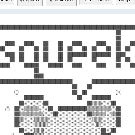
████████████████████████████████████████████████████████
                                                ██      
                                                ██      
  ████    ████    ██    ██    ████      ████    ██    ██
██      ██    ██  ██    ██  ██    ██  ██    ██  ██  ██  
  ████  ██    ██  ██    ██  ████████  ████████  ████    
    ██  ██    ██  ██    ██  ██        ██        ██  ██  
████      ██████    ██████    ████      ████    ██    ██
              ██                                        
              ████                                      
██████████████████████████████        ██████████████████
                              ██    ██                  
      ░░                      ██  ██            ░░      
          ████████              ██    ████████          
        ██░░░░░░░░██                ██▒▒▒▒░░░░██        
  ░░  ██░░▒▒▒▒▒▒░░░░██  ████████████▒▒▒▒▒▒▒▒▒▒░░██      
      ██▒▒▒▒▒▒▒▒▒▒░░░░██░░░░░░░░░░░░██▒▒▒▒▒▒░░▒▒██      
      ██▒▒░░░░▒▒▒▒▒▒░░░░░░░░░░░░░░░░░░▒▒▒▒░░░░░░██      
      ██░░░░░░▒▒▒▒▒▒░░░░░░░░░░░░░░░░░░░░▒▒░░░░░░██      
        ██░░░░▒▒▒▒░░░░░░░░░░░░░░░░░░░░░░░░██░░██        