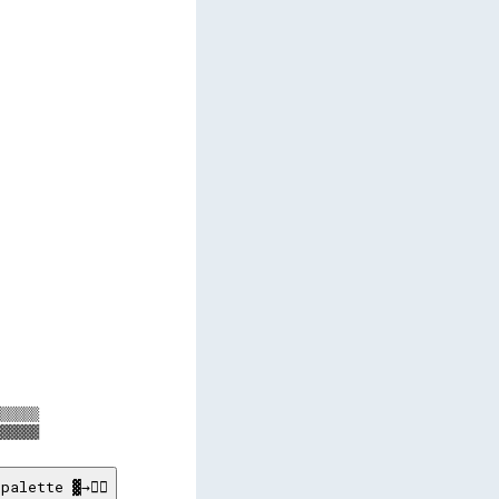
     

     

     

     

     

     

     

     

     

     

     

     

     

     

     

     

     

     

     

▒▒▒▒▒

palette ▓→✊🏽