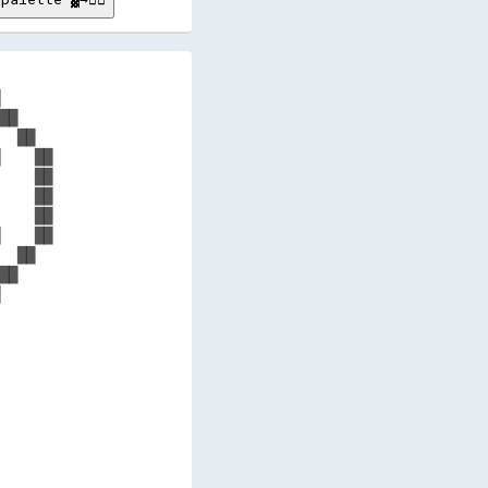
      

██    

  ██  

    ██

    ██

    ██

    ██

    ██

  ██  

██    

      

      

      

      

      

      

      

      

      

      
