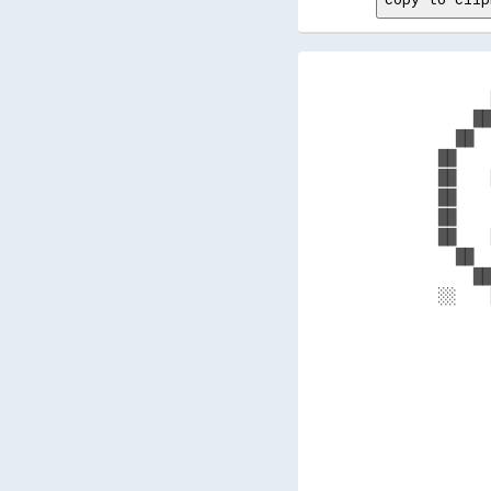
      
    ██
  ██  
██    
██    
██    
██    
██    
  ██  
    ██
░░    
      
      
      
      
      
      
      
      
      