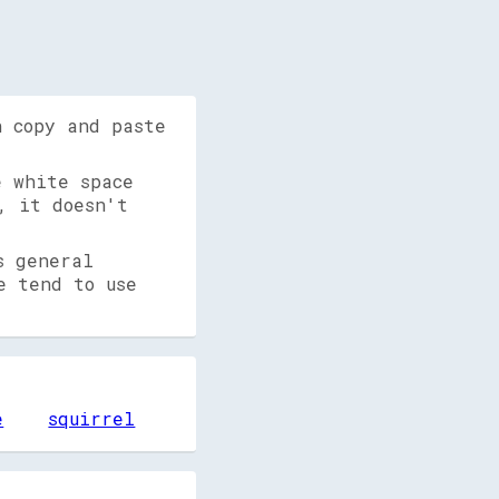
n copy and paste
 white space
, it doesn't
s general
e tend to use
e
squirrel