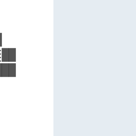
  

  

  

██

██

  

  

  

  
