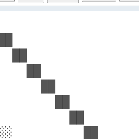
                    
██                  
  ██                
    ██              
      ██            
        ██          
          ██        
░░          ██      