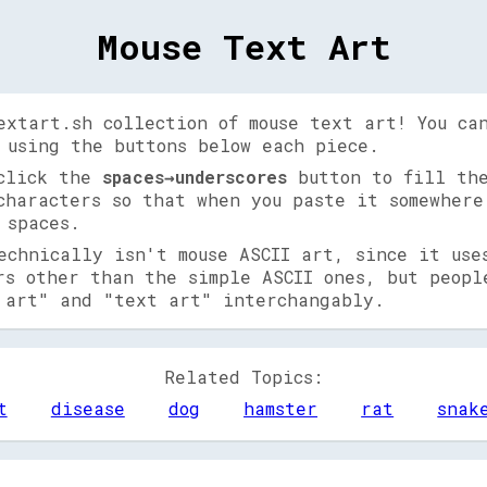
Mouse Text Art
extart.sh collection of mouse text art! You ca
 using the buttons below each piece.
 click the
spaces→underscores
button to fill the
characters so that when you paste it somewhere
 spaces.
echnically isn't mouse ASCII art, since it use
rs other than the simple ASCII ones, but peopl
 art" and "text art" interchangably.
Related Topics:
t
disease
dog
hamster
rat
snak