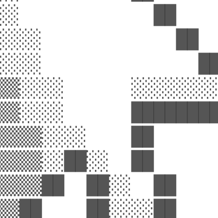
░░            ██    
░░░░            ██  
░░░░              ██
▒▒░░░░      ░░░░░░░░
▒▒░░░░      ████████
▒▒▒▒░░░░    ██      
▒▒▒▒░░██░░  ██      
▒▒▒▒██  ██░░  ██    
▒▒██    ██░░░░██    