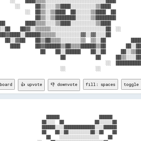
    ░░    ████▒▒▒▒░░░░░░░░░░░░░░░░░░░░░░░░████          
      ░░      ██▒▒░░░░▒▒████░░░░░░░░░░▒▒████            
          ░░  ██▒▒░░▒▒████  ██░░░░░░▒▒████  ██          
              ██▒▒░░▒▒████████░░░░░░▒▒████████          
██        ████▒▒▒▒░░░░▒▒████░░░░░░░░░░▒▒████            
░░██    ██▓▓░░▒▒▒▒▒▒░░░░░░░░░░░░░░░░░░░░░░██  ░░        
██▓▓████░░██████▒▒▒▒▒▒░░░░░░░░░░▓▓░░▓▓░░░░██            
  ██░░▓▓██    ██▒▒██▒▒▒▒░░░░░░░░▒▒  ▒▒░░██          ████
    ████      ██▓▓██████▒▒██▒▒▒▒██████▒▒██        ██░░██
                ██    ██░░██████    ██░░██      ██░░▒▒██
                        ██            ██      ██▒▒░░░░██
                                          ░░  ██████████
board
👍 upvote
👎 downvote
fill: spaces
toggle 
                     ██████                  ██████             
                   ██░░░░  ██              ██░░░░░░██           
                   ██████░░░░██████████████░░░░██████           
                   ██    ██░░██░░░░░░░░░░██░░██    ██           
                     ██    ░░░░░░░░░░░░░░░░░░    ██             