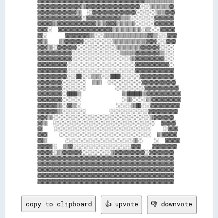
▓▓▓▓▓▓▓▓▓▓▓▓▓▓▓▓▓▓▒▒▓▓▓▓▓▓▓▓▓▓▓▓▓▓▓▓▓▓▓▓▓▓░░░░▒▒▒▒▒▒▒▒▓▓

▓▓▓▓▓▓▓▓▓▓▓▓▓▓▓▓▒▒  ░░▓▓▓▓▓▓▓▓▓▓▓▓▓▓▓▓▓▓░░░░░░░░▒▒▒▒▓▓▓▓

▓▓▓▓▓▓▓▓▓▓▓▓▓▓▓▓▓▓░░▓▓▓▓▓▓▓▓▓▓▓▓▓▓▒▒▒▒░░░░░░░░░░▓▓▓▓▓▓▓▓

▓▓▓▓▓▓▒▒▓▓▓▓▓▓▓▓▓▓▓▓▓▓▓▓▒▒▒▒▓▓▓▓▒▒▒▒▒▒▒▒░░░░░░░░▓▓▓▓▓▓▓▓

▓▓▓▓░░  ▓▓▓▓▓▓▓▓▓▓▓▓▓▓▓▓▓▓▓▓▓▓▒▒▒▒▒▒▒▒▒▒▒▒░░▒▒░░░░▓▓▓▓▓▓

▓▓░░      ▓▓▓▓▓▓▓▓▓▓▒▒░░░░▒▒▒▒▒▒▒▒▒▒▒▒▒▒▒▒▒▒▓▓▒▒░░░░▓▓▓▓

▓▓▒▒    ▒▒▓▓▓▓▓▓▓▓░░░░░░░░░░░░▒▒▒▒▒▒▒▒▒▒▒▒▒▒▓▓▓▓░░░░▓▓▓▓

▓▓▓▓▒▒░░▓▓▓▓▓▓▓▓░░░░░░░░░░░░░░░░▒▒▒▒▒▒▒▒▒▒▓▓▓▓▓▓▓▓░░░░░░

▓▓▓▓▓▓▓▓▓▓▓▓▓▓░░░░░░░░░░░░░░░░░░░░▒▒▒▒▒▒▓▓▓▓▓▓▓▓▓▓▒▒░░░░

▓▓▓▓▓▓▓▓▓▓▓▓▓▓░░░░░░░░░░░░░░░░░░░░░░░░▒▒▓▓▓▓▓▓▓▓▓▓▓▓░░░░

▓▓▓▓▓▓▓▓▓▓▓▓░░░░░░░░░░░░░░░░░░░░░░░░░░░░▓▓▓▓▓▓▓▓▓▓▓▓▓▓░░

▓▓▓▓▓▓▓▓▓▓▓▓░░░░░░░░░░░░░░░░░░░░░░░░░░░░▓▓▓▓▓▓▓▓▓▓▓▓▓▓▓▓

▓▓▓▓▓▓▓▓▓▓▓▓░░░░██░░░░▒▒▒▒░░░░████░░░░░░░░▓▓▓▓▓▓▓▓▓▓▓▓▓▓

▓▓▓▓▓▓▓▓▓▓░░░░░░░░░░  ▒▒▒▒  ░░░░░░░░░░░░░░▓▓▓▓▓▓▓▓▓▓▓▓▓▓

▓▓▓▓▓▓▓▓▓▓░░░░░░░░░░          ░░░░░░░░░░░░▓▓▓▓▓▓▓▓▓▓▓▓▓▓

▓▓▓▓▓▓▓▓▓▓░░████▒▒              ▒▒██████▒▒▓▓▓▓▓▓▓▓▓▓▓▓▓▓

▓▓▓▓▓▓▓▓▓▓░░░░░░░░              ░░▒▒░░░░░░▒▒▓▓▓▓▓▓▓▓▓▓▓▓

▓▓▓▓▓▓▓▓▒▒░░▓▓▒▒░░            ░░░░░░▒▒██░░░░▓▓▓▓▓▓▓▓▓▓▓▓

▓▓▓▓▓▓▓▓▒▒░░░░░░░░░░        ░░░░░░░░░░░░░░░░▓▓▓▓▓▓▓▓▓▓▓▓

▓▓▓▓▒▒░░░░░░░░░░░░░░░░░░░░░░░░░░░░░░░░░░░░░░░░▒▒▓▓▓▓▓▓▓▓

▓▓▒▒  ░░░░░░░░░░░░░░░░░░░░░░░░░░░░░░░░░░░░░░░░░░  ▓▓▓▓▓▓

▓▓    ░░░░░░░░░░░░░░░░░░░░░░░░░░░░░░░░░░░░░░░░    ░░▓▓▓▓

▓▓▓▓    ░░░░░░░░░░░░░░░░░░░░░░░░░░░░░░░░░░░░░░  ▒▒▓▓▓▓▓▓

▓▓▒▒      ░░░░░░░░░░░░░░░░░░░░░░░░░░░░▒▒░░    ░░  ▓▓▓▓▓▓

▓▓▓▓▓▓░░  ▒▒▓▓░░░░░░░░░░░░░░░░░░░░░░░░▓▓▓▓    ▓▓▓▓▓▓▓▓▓▓

▓▓▓▓▓▓░░▒▒▓▓▓▓▓▓▓▓░░░░░░░░░░░░▒▒▓▓▓▓▓▓▓▓▓▓▓▓░░▓▓▓▓▓▓▓▓▓▓

▓▓▓▓▓▓▓▓▓▓▓▓▓▓▓▓▓▓▓▓▓▓▓▓▓▓▓▓▓▓▓▓▓▓▓▓▓▓▓▓▓▓▓▓▓▓▓▓▓▓▓▓▓▓▓▓

▓▓▓▓▓▓▓▓▓▓▓▓▓▓▓▓▓▓▓▓▓▓▓▓▓▓▓▓▓▓▓▓▓▓▓▓▓▓▓▓▓▓▓▓▓▓▓▓▓▓▓▓▓▓▓▓

▓▓▓▓▓▓▓▓▓▓▓▓▓▓▓▓▓▓▓▓▓▓▓▓▓▓▓▓▓▓▓▓▓▓▓▓▓▓▓▓▓▓▓▓▓▓▓▓▓▓▓▓▓▓▓▓

▓▓▓▓▓▓▓▓▓▓▓▓▓▓▓▓▓▓▓▓▓▓▓▓▓▓▓▓▓▓▓▓▓▓▓▓▓▓▓▓▓▓▓▓▓▓▓▓▓▓▓▓▓▓▓▓

copy to clipboard
👍 upvote
👎 downvote