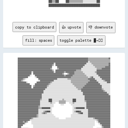
                ██▒▒██    ██▒▒▒▒▒▒▒▒░░░░░░░░██    

                ██████████████████████████████    

copy to clipboard
👍 upvote
👎 downvote
fill: spaces
toggle palette ▓→✊🏽
▓▓▓▓▓▓▓▓▓▓▓▓▓▓▓▓▓▓▓▓▓▓▓▓▓▓▓▓▓▓▓▓▓▓▓▓▓▓▓▓▓▓▓▓▓▓▓▓▓▓▓▓▓▓▓▓▓▓▓▓▓▓▓▓▓▓▓▓▓▓▓▓▓▓▓▓▓▓▓▓▓▓▒▒▒▒▒▒▒▒▒▒▒▒▒▒▒▒▒▒▒▒▒▒▒▒▓▓

▓▓▓▓▓▓▓▓▓▓▓▓▓▓▓▓▓▓▓▓▓▓▓▓▓▓▓▓▓▓▓▓▓▓▓▓▓▓▓▓▓▓▓▓▓▓▓▓▓▓▓▓▓▓▓▓▓▓▓▓▓▓▓▓▓▓▓▓▓▓▓▓▓▓▓▓▓▓▓▓▓▓▒▒▒▒▒▒▒▒▒▒▒▒▒▒▒▒▒▒▒▒▒▒▒▒▒▒

▓▓▓▓▓▓▓▓▓▓▓▓▓▓▓▓▓▓▓▓▓▓▓▓▓▓▓▓▓▓▓▓▓▓▓▓▓▓▓▓▓▓▓▓▓▓▓▓▓▓▓▓▓▓▓▓▓▓▓▓▓▓▓▓▓▓▓▓▓▓▓▓▓▓▓▓▓▓▓▓▓▓░░▒▒▒▒▒▒▒▒▒▒▒▒▒▒▒▒▒▒▒▒▒▒▒▒

▓▓▓▓▓▓▓▓▓▓▓▓▓▓▓▓▓▓▓▓▓▓▓▓▓▓▓▓▓▓▓▓▓▓▓▓▓▓▓▓▓▓░░▓▓▓▓▓▓▓▓▓▓▓▓▓▓▓▓▓▓▓▓▓▓▓▓▓▓▓▓▓▓▓▓▓▓▓▓░░░░░░▒▒▒▒▒▒▒▒▒▒▒▒▒▒▒▒▒▒▒▒▓▓

▓▓▓▓▓▓▓▓▓▓▓▓▓▓▓▓▓▓▓▓▓▓▓▓▓▓▓▓▓▓▓▓▓▓▓▓▓▓▓▓▒▒  ▓▓▓▓▓▓▓▓▓▓▓▓▓▓▓▓▓▓▓▓▓▓▓▓▓▓▓▓▓▓▓▓▓▓░░░░░░░░░░▒▒▒▒▒▒▒▒▒▒▒▒▒▒▒▒▒▒▓▓

▓▓▓▓▓▓▓▓▓▓▓▓▓▓▓▓▓▓▓▓▓▓▓▓▓▓▓▓▓▓▓▓▓▓▓▓▓▓▓▓      ▓▓▓▓▓▓▓▓▓▓▓▓▓▓▓▓▓▓▓▓▓▓▓▓▓▓▓▓▓▓░░░░░░░░░░░░░░▒▒▒▒▒▒▒▒▒▒▒▒▓▓▓▓▓▓

▓▓▓▓▓▓▓▓▓▓▓▓▓▓▓▓▓▓▓▓▓▓▓▓▓▓▓▓▓▓▓▓▓▓▓▓▓▓▒▒      ▒▒▓▓▓▓▓▓▓▓▓▓▓▓▓▓▓▓▓▓▓▓▓▓▓▓▓▓░░░░░░░░░░░░░░░░░░▒▒▒▒▒▒▓▓▓▓▓▓▓▓▓▓

▓▓▓▓▓▓▓▓▓▓▓▓▓▓▓▓▓▓▓▓▓▓▓▓▓▓▓▓▓▓▓▓▓▓▓▓▓▓▓▓▒▒  ▓▓▓▓▓▓▓▓▓▓▓▓▓▓▓▓▓▓▓▓▓▓▓▓▒▒▒▒▒▒░░░░░░░░░░░░░░░░░░▓▓▓▓▓▓▓▓▓▓▓▓▓▓▓▓

▓▓▓▓▓▓▓▓▓▓▓▓▓▓▓▓░░▓▓▓▓▓▓▓▓▓▓▓▓▓▓▓▓▓▓▓▓▓▓▓▓░░▓▓▓▓▓▓▓▓▓▓▒▒▓▓▓▓▓▓▓▓▓▓▒▒▒▒▒▒▒▒▒▒░░░░░░░░░░░░░░▒▒▓▓▓▓▓▓▓▓▓▓▓▓▓▓▓▓

▓▓▓▓▓▓▓▓▓▓▓▓▓▓▓▓  ▓▓▓▓▓▓▓▓▓▓▓▓▓▓▓▓▓▓▓▓▓▓▓▓▓▓▓▓▓▓▓▓▓▓▒▒    ▒▒▓▓▓▓▓▓▒▒▒▒▒▒▒▒▒▒▒▒░░░░░░░░░░░░░░▓▓▓▓▓▓▓▓▓▓▓▓▓▓▓▓

▓▓▓▓▓▓▓▓▓▓▓▓▓▓░░    ▓▓▓▓▓▓▓▓▓▓▓▓▓▓▓▓▓▓▓▓▓▓▓▓▓▓▓▓▓▓▓▓▓▓▒▒▓▓▓▓▓▓▓▓▒▒▒▒▒▒▒▒▒▒▒▒▒▒▒▒░░░░░░░░░░░░░░▓▓▓▓▓▓▓▓▓▓▓▓▓▓

▓▓▓▓▓▓▓▓▓▓▓▓        ░░▓▓▓▓▓▓▓▓▓▓▓▓▓▓▓▓▓▓▓▓▓▓▓▓▓▓▓▓▓▓▓▓▓▓▓▓▓▓▓▓▒▒▒▒▒▒▒▒▒▒▒▒▒▒▒▒▒▒▒▒░░▒▒▓▓░░░░░░░░▓▓▓▓▓▓▓▓▓▓▓▓

▓▓▓▓▓▓▒▒░░              ▓▓▓▓▓▓▓▓▓▓▓▓▓▓▓▓▓▓▓▓▓▓░░░░░░░░░░░░▒▒▒▒▒▒▒▒▒▒▒▒▒▒▒▒▒▒▒▒▒▒▒▒▓▓▓▓▓▓▓▓░░░░░░░░▓▓▓▓▓▓▓▓▓▓

▓▓▓▓▒▒░░                ░░▓▓▓▓▓▓▓▓▓▓▓▓▓▓▓▓░░░░░░░░░░░░░░░░░░░░▒▒▒▒▒▒▒▒▒▒▒▒▒▒▒▒▒▒▒▒▒▒▓▓▓▓▓▓▓▓░░░░░░░░▒▒▓▓▓▓▓▓

▓▓▓▓▓▓▓▓▓▓░░          ▓▓▓▓▓▓▓▓▓▓▓▓▓▓▓▓▒▒░░░░░░░░░░░░░░░░░░░░░░▒▒▒▒▒▒▒▒▒▒▒▒▒▒▒▒▒▒▒▒▓▓▓▓▓▓▓▓▓▓▓▓░░░░░░░░░░▓▓▓▓

▓▓▓▓▓▓▓▓▓▓▓▓▓▓      ▓▓▓▓▓▓▓▓▓▓▓▓▓▓▓▓▒▒░░░░░░░░░░░░░░░░░░░░░░░░░░▒▒▒▒▒▒▒▒▒▒▒▒▒▒▒▒▓▓▓▓▓▓▓▓▓▓▓▓▓▓▓▓░░░░░░░░░░░░

▓▓▓▓▓▓▓▓▓▓▓▓▓▓▓▓  ▒▒▓▓▓▓▓▓▓▓▓▓▓▓▓▓▒▒░░░░░░░░░░░░░░░░░░░░░░░░░░░░░░▒▒▒▒▒▒▒▒▒▒▒▒▓▓▓▓▓▓▓▓▓▓▓▓▓▓▓▓▓▓▓▓░░░░░░░░░░

▓▓▓▓▓▓▓▓▓▓▓▓▓▓▓▓  ▓▓▓▓▓▓▓▓▓▓▓▓▓▓▓▓░░░░░░░░░░░░░░░░░░░░░░░░░░░░░░░░░░▒▒▒▒▒▒▒▒▓▓▓▓▓▓▓▓▓▓▓▓▓▓▓▓▓▓▓▓▓▓░░░░░░░░░░

▓▓▓▓▓▓▓▓▓▓▓▓▓▓▓▓▓▓▓▓▓▓▓▓▓▓▓▓▓▓▓▓░░░░░░░░░░░░░░░░░░░░░░░░░░░░░░░░░░░░░░▒▒▒▒▓▓▓▓▓▓▓▓▓▓▓▓▓▓▓▓▓▓▓▓▓▓▓▓▒▒░░░░░░░░

▓▓▓▓▓▓▓▓▓▓▓▓▓▓▓▓▓▓▓▓▓▓▓▓▓▓▓▓▓▓░░░░░░░░░░░░░░░░░░░░░░░░░░░░░░░░░░░░░░░░░░░░▓▓▓▓▓▓▓▓▓▓▓▓▓▓▓▓▓▓▓▓▓▓▓▓▓▓▒▒░░░░░░

▓▓▓▓▓▓▓▓▓▓▓▓▓▓▓▓▓▓▓▓▓▓▓▓▓▓▓▓▓▓░░░░░░░░░░░░░░░░░░░░░░░░░░░░░░░░░░░░░░░░░░░░░░▓▓▓▓▓▓▓▓▓▓▓▓▓▓▓▓▓▓▓▓▓▓▓▓▓▓▓▓░░░░

▓▓▓▓▓▓▓▓▓▓▓▓▓▓▓▓▓▓▓▓▓▓▓▓▓▓▓▓░░░░░░░░░░░░░░░░░░░░░░░░░░░░░░░░░░░░░░░░░░░░░░░░▓▓▓▓▓▓▓▓▓▓▓▓▓▓▓▓▓▓▓▓▓▓▓▓▓▓▓▓▓▓░░

▓▓▓▓▓▓▓▓▓▓▓▓▓▓▓▓▓▓▓▓▓▓▓▓▓▓▓▓░░░░░░░░░░░░░░░░░░░░░░░░░░░░░░░░░░░░░░░░░░░░░░░░░░▓▓▓▓▓▓▓▓▓▓▓▓▓▓▓▓▓▓▓▓▓▓▓▓▓▓▓▓▓▓

▓▓▓▓▓▓▓▓▓▓▓▓▓▓▓▓▓▓▓▓▓▓▓▓▓▓▓▓░░░░░░░░░░░░░░░░░░░░░░░░░░░░░░░░░░░░░░░░░░░░░░░░░░▓▓▓▓▓▓▓▓▓▓▓▓▓▓▓▓▓▓▓▓▓▓▓▓▓▓▓▓▓▓

▓▓▓▓▓▓▓▓▓▓▓▓▓▓▓▓▓▓▓▓▓▓▓▓▓▓▒▒░░░░░░░░████░░░░░░░░░░░░▒▒░░░░░░░░░░████░░░░░░░░░░▓▓▓▓▓▓▓▓▓▓▓▓▓▓▓▓▓▓▓▓▓▓▓▓▓▓▓▓▓▓

▓▓▓▓▓▓▓▓▓▓▓▓▓▓▓▓▓▓▓▓▓▓▓▓▓▓░░░░░░░░░░████░░░░░░░░▒▒▒▒▒▒▒▒░░░░░░░░████░░░░░░░░░░▒▒▓▓▓▓▓▓▓▓▓▓▓▓▓▓▓▓▓▓▓▓▓▓▓▓▓▓▓▓

▓▓▓▓▓▓▓▓▓▓▓▓▓▓▓▓▓▓▓▓▓▓▓▓▓▓░░░░░░░░░░░░▒▒░░░░    ▒▒▒▒▒▒▒▒    ░░░░▒▒░░░░░░░░░░░░░░▓▓▓▓▓▓▓▓▓▓▓▓▓▓▓▓▓▓▓▓▓▓▓▓▓▓▓▓

▓▓▓▓▓▓▓▓▓▓▓▓▓▓▓▓▓▓▓▓▓▓▓▓▓▓░░░░░░░░░░░░░░░░        ░░░░        ░░░░░░░░░░░░░░░░░░▓▓▓▓▓▓▓▓▓▓▓▓▓▓▓▓▓▓▓▓▓▓▓▓▓▓▓▓

▓▓▓▓▓▓▓▓▓▓▓▓▓▓▓▓▓▓▓▓▓▓▓▓▒▒░░░░░░░░░░░░░░░░                      ░░░░░░░░░░░░░░░░▓▓▓▓▓▓▓▓▓▓▓▓▓▓▓▓▓▓▓▓▓▓▓▓▓▓▓▓

▓▓▓▓▓▓▓▓▓▓▓▓▓▓▓▓▓▓▓▓▓▓▓▓▒▒▒▒██████████░░                        ░░▒▒██████████░░▓▓▓▓▓▓▓▓▓▓▓▓▓▓▓▓▓▓▓▓▓▓▓▓▓▓▓▓

▓▓▓▓▓▓▓▓▓▓▓▓▓▓▓▓▓▓▓▓▓▓▓▓░░░░░░░░░░░░░░░░                        ░░░░░░░░░░░░░░░░░░▓▓▓▓▓▓▓▓▓▓▓▓▓▓▓▓▓▓▓▓▓▓▓▓▓▓

▓▓▓▓▓▓▓▓▓▓▓▓▓▓▓▓▓▓▓▓▓▓▓▓░░░░░░▒▒▓▓████░░                        ░░▒▒████▓▓░░░░░░░░▓▓▓▓▓▓▓▓▓▓▓▓▓▓▓▓▓▓▓▓▓▓▓▓▓▓

▓▓▓▓▓▓▓▓▓▓▓▓▓▓▓▓▓▓▓▓▓▓▓▓░░░░▒▒▓▓▒▒░░░░░░                        ░░░░░░▒▒▓▓██░░░░░░▓▓▓▓▓▓▓▓▓▓▓▓▓▓▓▓▓▓▓▓▓▓▓▓▓▓

▓▓▓▓▓▓▓▓▓▓▓▓▓▓▓▓▓▓▓▓▓▓▒▒░░░░░░░░░░░░░░░░░░                    ░░░░░░░░░░░░░░░░░░░░▓▓▓▓▓▓▓▓▓▓▓▓▓▓▓▓▓▓▓▓▓▓▓▓▓▓

▓▓▓▓▓▓▓▓▓▓▓▓▓▓▓▓▓▓▓▓▓▓▒▒░░░░░░░░░░░░░░░░░░░░                  ░░░░░░░░░░░░░░░░░░░░▓▓▓▓▓▓▓▓▓▓▓▓▓▓▓▓▓▓▓▓▓▓▓▓▓▓

▓▓▓▓▓▓▓▓▓▓▓▓▓▓▓▓▒▒░░░░░░░░░░░░░░░░░░░░░░░░░░░░░░        ░░░░░░░░░░░░░░░░░░░░░░░░░░░░░░░░▒▒▓▓▓▓▓▓▓▓▓▓▓▓▓▓▓▓▓▓

▓▓▓▓▓▓▓▓▓▓▓▓▓▓░░░░░░░░░░░░░░░░░░░░░░░░░░░░░░░░░░░░░░░░░░░░░░░░░░░░░░░░░░░░░░░░░░░░░░░░░░░░░░▒▒▓▓▓▓▓▓▓▓▓▓▓▓▓▓

▓▓▓▓▓▓▒▒▓▓▒▒    ░░░░░░░░░░░░░░░░░░░░░░░░░░░░░░░░░░░░░░░░░░░░░░░░░░░░░░░░░░░░░░░░░░░░░░░░░░  ░░▓▓▓▓▓▓▓▓▓▓▓▓▓▓

▓▓▓▓▓▓▓▓░░      ░░░░░░░░░░░░░░░░░░░░░░░░░░░░░░░░░░░░░░░░░░░░░░░░░░░░░░░░░░░░░░░░░░░░░░░░░░    ░░▓▓▓▓▓▓▓▓▓▓▓▓

▓▓▓▓▓▓            ░░░░░░░░░░░░░░░░░░░░░░░░░░░░░░░░░░░░░░░░░░░░░░░░░░░░░░░░░░░░░░░░░░░░░░░░      ░░▓▓▓▓▓▓▓▓▓▓

▓▓▓▓              ░░░░░░░░░░░░░░░░░░░░░░░░░░░░░░░░░░░░░░░░░░░░░░░░░░░░░░░░░░░░░░░░░░░░░░          ▒▒▓▓▓▓▓▓▓▓
