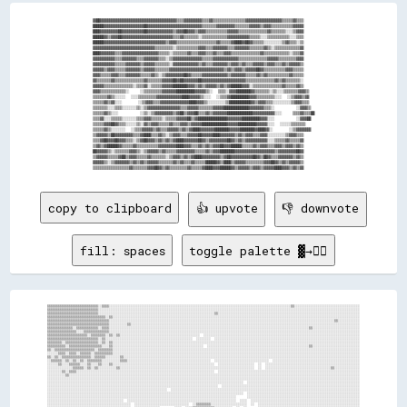
▓▓██▓▓▓▓▓▓▓▓▓▓▓▓▓▓▓▓▓▓▓▓▓▓▓▓▓▓▓▓▓▓▓▓▓▓▓▓▓▓▓▓▓▓▒▒▒▒▓▓▓▓▓▓▓▓▓▓▒▒▒▒▓▓▒▒▒▒▒▒▒▒▒▒▒▒▒▒▒▒▒▒▓▓▓▓▓▓▓▓▓▓▓▓▓▓▓▓▓▓▓▓▒▒▒▒▒▒▓▓▒▒▒▒

██████▓▓▓▓▓▓▓▓▓▓▓▓▓▓▓▓▓▓▓▓▓▓██▓▓▓▓▓▓▓▓▓▓▓▓▓▓▓▓▓▓▓▓▓▓▓▓▓▓▓▓▓▓▒▒▒▒▒▒▒▒▓▓▓▓▓▓▓▓▓▓▒▒▒▒▒▒▒▒▓▓▓▓▓▓▒▒▓▓▓▓▒▒▒▒▒▒▒▒▒▒▒▒▓▓▓▓▓▓

████▓▓▓▓▓▓▓▓▓▓██▓▓▓▓▓▓▓▓▓▓▓▓██▓▓▓▓▓▓▓▓▓▓▓▓▓▓▒▒▓▓▓▓██▓▓▓▓▒▒▓▓▓▓▒▒▒▒▒▒▒▒▒▒▒▒▓▓▓▓▓▓▒▒▒▒▒▒▒▒▒▒▒▒▒▒▒▒▓▓▒▒▒▒▒▒▒▒░░░░▒▒▓▓▓▓

██████▓▓▒▒▓▓▓▓██▓▓▓▓▓▓▓▓▓▓▓▓▓▓▓▓▓▓▓▓▓▓▓▓▓▓▓▓▒▒▒▒▓▓▒▒▒▒▒▒▒▒░░▒▒▒▒▒▒▒▒▒▒▒▒▒▒▓▓▓▓▓▓▓▓▓▓▓▓▒▒▒▒▒▒░░░░▒▒▒▒▒▒▒▒▒▒▒▒░░░░▒▒▒▒

██████▓▓▓▓▓▓▓▓▓▓▓▓▓▓▓▓▓▓▓▓▓▓▓▓▓▓▓▓▓▓▓▓▓▓▒▒▓▓▓▓▒▒▒▒▒▒▒▒▒▒▒▒▒▒▒▒▒▒▒▒▒▒▓▓▒▒▒▒▒▒▓▓████▓▓██▓▓▒▒▒▒▒▒░░░░░░░░░░▒▒▓▓▒▒▒▒░░▒▒

▓▓▓▓▓▓▓▓▓▓▓▓▓▓▓▓▓▓▓▓▓▓▓▓▓▓▓▓▓▓▓▓▓▓▒▒▒▒▒▒▒▒▒▒░░▒▒▒▒▒▒▒▒▒▒▒▒▓▓▓▓▒▒▒▒▓▓▓▓▓▓▓▓▒▒▒▒▓▓▓▓▓▓▓▓▒▒▒▒▒▒▒▒▓▓▒▒░░▒▒▒▒▒▒▒▒▒▒▒▒▒▒▓▓

████▓▓▓▓▓▓▓▓▒▒▒▒▓▓▓▓▓▓▓▓▓▓▓▓▓▓▓▓▓▓▓▓▒▒▒▒▒▒░░▒▒▒▒▒▒▒▒▓▓▒▒▒▒▓▓▓▓▒▒▒▒▓▓▒▒▒▒▓▓▓▓▒▒▒▒▒▒▒▒▒▒▒▒▒▒▒▒▓▓▒▒▒▒▒▒▒▒▒▒▒▒▒▒░░▒▒▒▒▓▓

▓▓▓▓▓▓▓▓▓▓▓▓▒▒▒▒▓▓▓▓▓▓▓▓▒▒▒▒▓▓▓▓▓▓▓▓▒▒▒▒░░▒▒▓▓▓▓▓▓▓▓▓▓▓▓▓▓▓▓▒▒▒▒▒▒▓▓▓▓▓▓▓▓▓▓▓▓▓▓▒▒▒▒▒▒▒▒▒▒▒▒▒▒▒▒▓▓▓▓▓▓▒▒▒▒▒▒▒▒▒▒▓▓▓▓

▓▓▓▓▓▓▓▓▓▓▓▓▒▒▒▒▒▒▓▓▓▓▓▓▓▓▒▒▓▓▓▓▓▓▒▒▒▒▒▒▒▒░░▓▓▓▓▓▓▓▓▓▓▓▓▓▓▒▒▓▓▒▒▒▒▓▓▓▓▓▓▓▓▒▒▓▓▓▓▒▒▓▓▒▒▒▒▓▓▓▓▓▓▒▒▓▓▓▓▒▒▒▒▓▓▒▒▓▓▓▓▓▓▒▒

▓▓▓▓▓▓▒▒▓▓▓▓▒▒▒▒▒▒▓▓▓▓▓▓▓▓▒▒▓▓▓▓▓▓▒▒▒▒▒▒▒▒▓▓▓▓▓▓▓▓▓▓▓▓▓▓▓▓▓▓▓▓▓▓▓▓▓▓▓▓▓▓▒▒▓▓▒▒▓▓▓▓▒▒▓▓▓▓▓▓██▓▓▒▒▒▒▒▒▒▒▒▒▒▒▓▓▓▓▒▒▒▒▒▒

▓▓▓▓▒▒▒▒▒▒▓▓▓▓▒▒▒▒▓▓▓▓▓▓▓▓▒▒▒▒▒▒▓▓▒▒░░▒▒▓▓▓▓▓▓▓▓▓▓██▓▓▒▒▒▒▒▒▓▓▓▓▓▓▓▓▓▓▓▓▓▓▒▒▓▓▓▓▓▓▓▓▒▒▒▒▒▒▓▓▒▒▓▓▒▒▒▒▒▒▒▒▒▒▒▒▓▓▒▒▒▒▒▒

▓▓▒▒▒▒▒▒▒▒▓▓▒▒▒▒▒▒▒▒▒▒▒▒▒▒▒▒▓▓▒▒▒▒▒▒▒▒▓▓▓▓▓▓██▓▓██▓▓▓▓▓▓▓▓██▓▓▓▓▓▓▓▓▓▓▓▓▓▓▓▓▓▓▓▓▓▓▓▓▒▒▒▒▒▒▒▒▒▒▒▒▒▒▒▒▓▓▒▒▓▓▒▒▒▒▒▒▒▒░░

▓▓▓▓▓▓▒▒▒▒▒▒▒▒▒▒▒▒▒▒▒▒░░▒▒▒▒▓▓░░▒▒▒▒▒▒▓▓▓▓▓▓████████▓▓▓▓▒▒▓▓▒▒▓▓▓▓▓▓▒▒▓▓▒▒▓▓██████▓▓▓▓░░▒▒▒▒▒▒▒▒▒▒▒▒▒▒▒▒▓▓▒▒▒▒▒▒▓▓▒▒

▓▓▓▓▒▒▒▒▒▒▒▒▒▒▒▒▒▒░░    ░░▒▒▒▒▒▒▒▒▒▒▓▓▓▓▓▓▓▓██████████▓▓▓▓▓▓▒▒░░  ▒▒▒▒░░▓▓▓▓████████▓▓▒▒▒▒▒▒▒▒░░▒▒░░░░▒▒▒▒▒▒▒▒▓▓▓▓▒▒

▒▒▒▒▒▒▒▒▓▓▒▒░░░░░░  ░░░░▒▒▒▒▒▒▒▒▒▒▓▓▓▓▓▓▓▓▓▓▓▓▓▓████▓▓▓▓▓▓▒▒░░░░  ░░▒▒▒▒▓▓██████████▓▓▓▓▒▒▒▒▒▒▒▒▒▒░░░░  ░░▒▒▓▓▓▓▒▒▓▓

▒▒▒▒▒▒▓▓▒▒▓▓░░░░      ░░▒▒▓▓▓▓▒▒▒▒▓▓▓▓▓▓▓▓▓▓▓▓▓▓▓▓████▓▓▓▓▒▒░░░░░░░░░░▒▒████████████▓▓▒▒▓▓▓▓▒▒▒▒░░░░░░░░░░▒▒▓▓▓▓▒▒▒▒

▒▒▒▒▒▒▒▒░░░░▒▒▒▒░░░░░░░░▒▒░░▒▒▓▓▓▓▓▓▓▓▓▓▓▓▓▓▓▓▓▓▒▒▒▒▓▓▓▓▓▓▒▒▒▒▒▒▒▒▓▓▓▓▓▓██████████████▓▓▓▓▓▓▓▓▒▒▒▒░░        ░░▓▓▓▓▒▒

▒▒▒▒▒▒▓▓▒▒░░░░        ░░▒▒░░▒▒▓▓▓▓▓▓▓▓▓▓▒▒▓▓██▒▒▓▓▓▓██▒▒▒▒▓▓▒▒▓▓▓▓▓▓▓▓██████████████▓▓▓▓▓▓▓▓▓▓▓▓░░░░    ▒▒▒▒▓▓▒▒▒▒██

▒▒▒▒▓▓░░░░▒▒▒▒▒▒░░░░░░░░▒▒▒▒▓▓▓▓▒▒▒▒▒▒░░▒▒▒▒▒▒▓▓▓▓▓▓██▒▒▓▓████████████████▓▓▓▓▓▓▓▓██████████▓▓▓▓░░░░        ░░▓▓▓▓██

▒▒▒▒▒▒▓▓▓▓██▓▓▒▒▒▒░░░░░░▒▒░░▓▓▒▒▓▓▓▓▒▒▒▒▒▒▓▓▒▒▒▒▓▓▓▓▒▒▓▓▓▓▓▓██████████████▓▓▓▓▓▓██████████▓▓▓▓▓▓░░░░  ░░░░░░▒▒▒▒▒▒▒▒

▒▒▒▒▒▒▓▓▒▒░░░░░░░░  ░░▒▒▒▒▓▓▓▓▓▓▒▒▓▓▒▒▒▒▓▓▓▓▓▓▒▒▓▓▒▒▓▓████▓▓▓▓▓▓▓▓████████▓▓▓▓▓▓████████▓▓████▓▓░░      ░░▒▒▓▓▓▓▓▓▓▓

▒▒▓▓▓▓▓▓▒▒██▓▓▓▓▓▓▓▓▓▓▒▒▒▒▓▓████▒▒▒▒▓▓▒▒░░▒▒▓▓▓▓▒▒▒▒▓▓▓▓▓▓██▓▓▓▓▓▓████▓▓▓▓▓▓▓▓▒▒▓▓▒▒▓▓▓▓▒▒▒▒▓▓▓▓░░░░░░░░░░▒▒▓▓▓▓▒▒▒▒

▒▒▒▒▓▓██▓▓▓▓██▓▓▓▓▒▒▒▒░░▒▒▓▓██▓▓▓▓▒▒▓▓▒▒▓▓▒▒▓▓████▓▓▓▓▓▓▓▓██▓▓▒▒▓▓▓▓▓▓▓▓▓▓██▓▓▒▒▓▓▒▒▓▓▓▓▓▓▓▓▓▓▓▓░░░░▒▒▒▒▒▒▓▓▒▒▒▒▒▒▓▓

▒▒▓▓▒▒▓▓██████▓▓▒▒▒▒▒▒▓▓▒▒▒▒▒▒▒▒▒▒▒▒▓▓▓▓▓▓▓▓▓▓████▓▓▓▓▒▒▒▒▓▓▒▒▓▓▒▒▓▓▓▓██▓▓▓▓██████▒▒▒▒▒▒▓▓▒▒▓▓▓▓▒▒▒▒▓▓▓▓▒▒▓▓▓▓▒▒▓▓▒▒

██▓▓▓▓▓▓▒▒░░▒▒▒▒▒▒▒▒▓▓▓▓▒▒░░▒▒▓▓▓▓▓▓▒▒▓▓▒▒▒▒▒▒▓▓▓▓▓▓▓▓▓▓▒▒▒▒▒▒▓▓▒▒▓▓▓▓████████▓▓▓▓▓▓▓▓▓▓▓▓▓▓▓▓▓▓▓▓▓▓▒▒▓▓▓▓▓▓▓▓▓▓██▓▓

▒▒▓▓▓▓▓▓▒▒▒▒▒▒▓▓██▒▒▓▓▓▓▒▒▒▒▒▒▓▓▒▒▒▒▒▒▒▒░░▒▒▓▓▓▓▒▒▓▓▒▒▓▓████▓▓▓▓▓▓▓▓▓▓▒▒▓▓██▓▓▓▓▓▓▓▓▓▓▓▓██▓▓▒▒██▓▓▒▒▒▒▓▓▓▓▓▓▓▓▒▒▓▓▒▒

▓▓▓▓▓▓▒▒░░▒▒▓▓▓▓▓▓▓▓▒▒▓▓▒▒▓▓▒▒▓▓▓▓▓▓▒▒▒▒▒▒▒▒▓▓▒▒▓▓▒▒▒▒▓▓▒▒▒▒▒▒██████▓▓▒▒████▒▒▓▓▓▓▓▓▒▒▒▒▒▒▒▒▒▒▓▓▓▓██▓▓▒▒▓▓▒▒▓▓▓▓▓▓▒▒

copy to clipboard
👍 upvote
👎 downvote
fill: spaces
toggle palette ▓→✊🏽
▒▒▒▒▒▒▒▒▒▒▒▒▒▒▒▒▒▒▒▒▒▒▒▒▒▒▒▒░░▒▒▒▒░░░░░░░░░░░░░░░░░░░░░░░░░░░░░░░░░░░░░░░░░░░░░░░░░░░░░░░░░░░░░░░░░░░░░░░░░░░░░░░░░░░░░░░░░░░░░░░░░░░░▒▒░░░░░░░░░░░░░░░░░░░░░░░░░░░░░░░░░░░░
▒▒▒▒▒▒▒▒▒▒▒▒▒▒▒▒▒▒▒▒▒▒▒▒▒▒▒▒░░░░░░░░░░░░░░░░░░░░░░░░░░░░░░░░░░░░░░░░░░░░░░░░░░░░░░░░░░░░░░░░░░░░░░░░░░░░░░░░░░░░░░░░░░░░░░░░░░░░░░░░░░░░░░░░░░░░░░░░░░░░░░░░░░░░░░░░░░░░░░░░
▒▒▒▒▒▒▒▒▒▒▒▒▒▒▒▒▒▒▒▒▒▒▒▒▒▒▒▒░░░░░░░░░░░░░░░░░░░░░░░░░░░░░░░░░░░░░░░░░░░░░░░░░░░░░░░░░░░░░░░░▒▒░░░░░░░░░░░░░░░░░░░░░░░░░░░░░░░░░░░░░░░░░░░░░░░░░░░░░░░░░░░░░░░░░░░░░░░░░░░░░░
▒▒▒▒▒▒▒▒▒▒▒▒▒▒▒▒▒▒▒▒▒▒▒▒▒▒▒▒▒▒▒▒░░▒▒░░░░░░░░░░░░░░░░░░░░░░░░░░░░░░░░░░░░░░░░░░░░░░░░░░░░░░░░░░░░░░░░░░░░░░░░░░░░░░░░░░░░░░░░░░░░░░░░░░░░░░░░░░░░░░░░░░░░░░░░░░░░░░░░░░░░░░░░
▒▒▒▒▒▒▒▒▒▒▒▒▒▒▒▒▒▒▒▒▒▒▒▒▒▒▒▒▒▒▒▒▒▒░░░░░░░░░░░░░░░░░░░░░░░░░░░░░░░░░░░░░░░░░░░░░░░░░░░░░░░░░░░░░░░░░░░░░░░░░░░░░░░░░░░░░░░░░░░░░░░░░░░░░░░░░░░░░░░░░░░░░░░░░░░░▒▒░░░░░░░░░░░░
▒▒▒▒▒▒▒▒▒▒▒▒▒▒▒▒▒▒▒▒▒▒▒▒▒▒▒▒▒▒▒▒▒▒░░░░░░░░░░▒▒░░░░░░░░░░░░░░░░░░░░░░░░░░░░░░░░░░░░░░░░░░░░░░░░░░░░░░░░░░░░░░░░░░░░░░░░░░░░░░░░░░░░░░░░░░░░░░░░░░░░░░░░░░░░░░░░░░░░░░░░░░░░░░
▒▒▒▒▒▒▒▒▒▒▒▒▒▒░░▒▒▒▒▒▒▒▒▒▒▒▒░░▒▒▒▒░░░░░░░░░░░░░░░░░░░░░░░░░░░░░░░░░░░░░░░░░░░░░░░░░░░░░░░░░░░░░░░░░░░░░░░░░░░░░░░░░░░░░░░░░░░░░░░░░░░░░░░░░░░░░░▒▒░░░░░░░░░░░░░░░░░░░░░░░░░░
▒▒▒▒▒▒▒▒▒▒▒▒▒▒▒▒░░░░▒▒▒▒▒▒▒▒▒▒▒▒▒▒░░░░░░░░░░░░░░░░░░░░░░░░░░░░░░░░░░░░░░░░░░░░░░░░░░░░░░░░░░░░░░░░░░░░░░░░░░░░░░░░░░░░░░░░░░░░░░░░░░░░░░░░░░░░░░░░░░░░░░░░░░░░░░░░░░░░░░░░░░
▒▒▒▒▒▒▒▒▒▒▒▒▒▒▒▒▒▒▒▒▒▒░░▒▒▒▒▒▒▒▒░░▒▒░░▒▒░░░░░░░░░░░░░░░░░░░░░░░░░░░░░░░░░░░░░░░░░░░░  ░░░░░░░░░░░░░░░░░░░░░░░░░░░░░░░░░░░░░░░░░░░░░░░░░░░░░░░░░░░░░░░░░░░░░░░░░░░░░░░░░░░░░░
▒▒▒▒▒▒▒▒▒▒▒▒▒▒▒▒▒▒▒▒▒▒▒▒▒▒▒▒░░▒▒░░░░░░░░░░░░░░░░░░░░░░░░░░░░░░░░░░░░░░░░░░░░░░░░  ░░░░░░░░  ░░░░░░░░░░░░░░░░░░░░░░░░░░░░░░░░░░░░░░░░░░░░░░░░░░░░░░░░░░░░░░░░░░░░░░░░░░░░░░░░
▒▒▒▒▒▒▒▒░░▒▒▒▒▒▒▒▒▒▒▒▒▒▒▒▒▒▒░░▒▒░░▒▒░░░░░░░░░░░░░░░░░░░░░░░░░░░░░░░░░░░░░░░░░░░░░░░░░░░░░░░░░░░░░░░░░░░░░░░░░░░░░░░░░░░░░░░░░░░░░░░░░░░░░░░░░░░░░░░░░░░░░░░░░░░░░░░░░░░░░░░░
▒▒▒▒▒▒▒▒▒▒░░▒▒▒▒▒▒▒▒▒▒▒▒▒▒▒▒▒▒░░░░▒▒░░░░░░░░░░░░░░░░░░░░░░░░░░░░░░░░░░░░░░░░░░░░░░░░░░  ░░░░░░░░░░░░░░░░░░░░░░░░░░░░░░░░░░░░░░░░░░░░░░░░░░░░░░░░▒▒░░░░░░░░░░░░░░░░░░░░░░░░░░
▒▒░░▒▒▒▒▒▒▒▒▒▒▒▒▒▒▒▒▒▒▒▒▒▒░░▒▒▒▒▒▒▒▒░░░░░░░░░░░░░░░░░░░░░░░░░░░░░░░░░░░░░░░░░░░░░░░░░░░░░░░░░░░░░░░░░░░░░░░░░░░░░░░░░░░░░░░░░░░░░░░░░░░░░░░░░░░░░░░░░░░░░░░░░░░░░░░░░░░░░░░░
░░░░░░▒▒▒▒░░▒▒▒▒░░▒▒▒▒▒▒░░▒▒▒▒▒▒▒▒▒▒░░░░░░░░░░░░░░░░░░░░░░░░░░░░░░░░░░░░░░░░░░░░░░░░░░░░░░░░░░░░░░░░░░░░░░░░░░░░░░░░░░░░░░░░░░░░░░░░░░░░░░░░░░░░░░░░░░░░░░░░░░░░░░░░░░░░░░░░
▒▒░░▒▒░░▒▒▒▒▒▒▒▒▒▒▒▒▒▒▒▒░░▒▒▒▒▒▒░░░░░░░░▒▒░░░░░░░░░░░░░░░░░░░░░░░░░░░░░░░░░░░░░░░░░░░░░░░░░░░░░░░░░░░░░░░░░░░░░░░░░░░░░░░░░░░░░░░░░░░░░░░░░░░░░░░░░░░░░░░░░░░░░░░░░░░░░░░░░░
░░▒▒▒▒▒▒░░▒▒░░▒▒░░▒▒░░▒▒▒▒▒▒▒▒░░░░░░░░░░▒▒▒▒░░░░░░░░░░░░░░░░░░░░░░░░░░░░░░░░░░░░░░░░░░░░░░  ░░░░░░░░░░░░░░░░░░░░░░░░░░░░░░  ░░░░░░░░░░░░░░░░░░░░░░░░░░░░░░░░░░░░░░░░░░░░░░░░
░░░░░░▒▒░░░░▒▒▒▒▒▒░░░░▒▒░░░░▒▒░░░░▒▒░░░░░░░░░░░░░░░░░░░░░░░░░░░░░░░░░░░░░░░░░░░░░░░░░░░░░░░░  ░░░░░░░░░░░░░░░░░░░░  ░░  ░░░░░░░░░░░░░░░░░░░░░░░░░░░░░░░░░░░░░░░░░░░░░░░░░░░░
░░░░░░░░░░░░░░▒▒▒▒▒▒░░▒▒░░▒▒░░░░░░░░░░▒▒░░░░░░░░░░░░░░░░░░░░░░░░░░░░░░░░░░░░░░░░░░░░░░░░░░░░░░░░░░░░░░░░░░░░░░░░░░  ░░  ░░░░░░░░░░░░░░░░░░░░░░░░░░░░░░░░░░░░▒▒░░░░░░░░░░░░░░
░░░░░░░░▒▒░░▒▒▒▒░░░░░░░░░░░░░░░░░░░░░░░░░░░░░░░░░░░░░░░░░░░░░░░░░░░░░░░░░░░░░░░░░░░░░░░░░░░░  ░░░░░░░░░░░░░░░░░░░░░░░░░░░░░░░░░░░░░░░░░░░░░░░░░░░░░░░░░░░░░░░░░░░░░░░░░░░░░░
░░░░░░░░░░▒▒░░░░░░░░░░░░░░░░░░░░░░░░░░░░░░░░░░░░░░░░░░░░░░░░░░░░░░░░░░░░░░░░░░░░░░░░░░░░░░░░░░░░░░░░░░░░░░░░░░░░░░░░░░░░░░░░░░░░░░░░░░░░░░░░░░░░░░░░░░░░░░░░░░░░░░░░░░░░░░░░
░░░░░░░░░░░░░░░░░░░░░░░░░░░░░░░░░░░░░░░░░░░░░░░░░░░░░░░░░░░░░░░░░░░░░░░░░░░░░░░░░░░░░░░░░░░░░░░░░░░░░░░░░░░░░░░░░░░░░░░░░░░░░░░░░░░░░░░░░░░░░░░░░░░░░░░░░░░░░░░░░░░░░░░░░░░░
░░░░░░░░░░░░░░░░░░░░░░░░░░░░░░░░░░░░░░░░░░░░░░░░░░░░░░░░░░░░░░░░░░░░░░░░░░░░░░░░░░░░░░░░░░░░░░░░░░░░░░░░░░░░  ░░░░░░░░░░░░░░░░░░░░░░░░░░░░░░░░░░░░░░░░░░░░░░░░░░░░░░░░░░░░░░
░░░░░░░░░░░░░░░░░░░░░░░░░░░░░░░░░░░░░░░░░░░░░░░░░░░░░░░░░░░░░░░░░░░░░░░░░░░░░░░░░░░░░░░░░░░░░░  ░░░░░░░░░░░░░░░░░░░░░░░░░░░░░░░░░░░░░░░░░░░░░░░░░░░░░░░░░░░░░░░░░░░░░░░░░░░░
░░░░░░░░░░░░░░░░░░░░░░░░░░░░░░░░░░░░░░░░░░░░░░░░░░░░░░░░░░░░░░░░░░  ░░░░░░░░░░░░░░░░░░░░░░░░░░░░░░░░░░░░░░░░░░░░░░░░░░░░░░░░░░░░░░░░░░░░░░░░░░░░░░░░░░░░░░░░░░░░░░░░░░░░░░░░
░░░░░░░░░░░░░░░░░░░░░░░░░░░░░░░░░░░░░░░░░░░░░░░░░░░░░░░░░░░░░░░░░░░░░░░░░░░░░░░░░░░░░░░░░░░░░░░░░░░░░░░░░░░░  ░░░░░░░░░░░░░░░░░░░░░░░░░░░░░░░░░░░░░░░░░░░░░░░░░░░░░░░░░░░░░░
░░░░░░░░░░░░░░░░░░░░░░░░░░░░░░░░░░░░░░░░░░░░░░░░░░░░░░░░░░░░░░░░░░░░░░░░░░░░░░░░░░░░░░░░░░░░░░░░░░░░░░░░      ░░░░░░░░░░░░░░░░░░░░░░░░░░░░░░░░░░░░░░░░░░░░░░░░░░░░░░░░░░░░░░
░░░░░░░░░░░░░░░░░░░░░░░░░░░░░░░░░░░░░░░░░░  ░░░░░░░░░░░░░░░░░░░░░░░░░░░░░░░░░░░░░░░░░░░░░░░░░░░░░░░░░░░░  ░░░░  ░░░░░░░░░░░░░░░░░░░░░░░░░░░░░░░░░░░░░░░░░░░░░░░░░░░░░░░░░░░░
░░░░░░░░░░░░░░░░░░░░░░░░░░░░░░░░░░░░░░░░░░░░░░  ░░░░░░░░░░░░░░░░░░░░░░░░░░░░░░  ░░▒▒▒▒▒▒▒▒░░░░░░░░░░░░░░░░░░░░  ░░  ░░░░░░░░░░░░░░░░░░░░░░░░░░░░░░░░░░░░░░░░░░░░░░░░░░░░░░░░
░░░░░░░░░░░░░░░░░░░░░░░░░░░░░░░░░░░░░░░░░░░░░░  ░░░░░░░░░░░░░░        ░░░░  ░░░░▒▒▒▒▒▒▒▒▒▒▒▒░░░░░░░░░░  ░░  ░░      ░░░░░░░░░░░░░░░░░░░░░░░░░░░░░░░░░░░░░░░░░░░░░░░░░░░░░░░░
░░░░░░░░░░░░░░░░░░░░░░░░░░        ░░░░░░░░░░  ░░    ░░  ░░░░░░░░      ░░░░░░░░▒▒▓▓████████▒▒░░░░░░░░░░░░░░░░    ░░  ░░░░░░  ░░░░░░░░░░░░░░░░░░░░░░░░░░░░░░░░░░░░░░░░░░░░░░░░
░░░░░░░░░░░░░░░░  ░░░░░░░░      ░░░░░░░░░░  ░░░░░░          ░░░░░░  ░░░░░░░░▒▒▓▓▓▓██▓▓▓▓████▒▒░░░░░░░░░░                    ░░░░░░░░░░░░░░░░░░░░░░░░░░░░░░░░░░░░░░░░░░░░░░░░
░░░░░░░░░░░░░░  ░░░░░░░░░░░░  ░░░░░░░░░░░░░░░░            ░░░░░░░░    ░░░░▒▒██▓▓▓▓██████████▓▓░░░░░░░░░░  ░░              ░░░░░░░░░░░░░░░░░░░░░░░░░░░░░░░░░░░░░░░░░░░░░░░░░░
░░░░░░░░░░░░░░░░░░░░░░░░░░░░░░░░░░░░░░░░░░░░  ░░            ░░  ░░░░  ░░░░▓▓██▓▓████▓▓▓▓██▓▓▓▓░░░░░░░░░░                  ░░  ░░░░░░░░░░░░░░░░░░░░░░░░░░░░░░░░░░░░░░░░░░░░░░
░░  ░░░░░░░░░░░░░░░░░░░░░░░░  ░░  ░░░░░░░░                  ░░░░    ░░░░░░██▓▓▓▓████▓▓▓▓██▓▓▓▓░░░░░░░░░░░░              ░░░░  ░░░░░░░░░░░░░░░░░░░░░░░░░░░░░░░░░░░░░░░░░░░░░░
░░░░░░░░░░░░░░  ░░░░░░░░░░░░░░░░░░░░░░  ░░  ░░░░            ░░  ░░  ░░░░░░▓▓▓▓▓▓████▓▓▓▓▓▓▓▓░░░░░░░░░░░░░░                    ░░    ░░░░░░░░░░░░░░░░░░░░░░░░░░░░░░░░░░░░░░░░
░░░░░░░░░░░░░░░░░░░░░░░░░░░░░░      ░░    ░░░░░░          ░░            ░░▓▓▓▓██▓▓██▓▓██▓▓▓▓  ░░  ░░░░░░      ░░          ░░  ░░░░░░░░░░░░░░░░░░░░░░░░░░░░░░░░░░░░░░░░░░░░░░
░░░░░░░░░░░░░░░░░░░░░░░░░░░░░░  ░░  ░░░░      ░░                        ░░▒▒▓▓▓▓▓▓██▓▓▓▓▒▒░░░░              ░░            ░░  ░░░░  ░░░░░░░░░░░░░░░░░░░░░░░░░░░░░░░░░░░░░░░░
░░░░░░░░░░  ░░░░░░░░░░░░░░░░░░░░  ░░░░  ░░░░░░        ░░  ░░            ░░░░░░▒▒▒▒▒▒░░░░░░░░                ░░                ░░░░░░░░░░░░░░░░░░░░░░░░░░░░░░░░░░░░░░░░░░░░░░
░░░░░░░░  ░░░░░░░░░░░░░░░░░░░░░░░░░░      ░░░░                              ░░░░░░░░░░░░                                    ░░░░░░░░░░░░░░░░░░░░░░░░░░░░░░░░░░░░░░░░░░░░░░░░
░░░░  ░░░░░░░░░░░░░░░░░░░░░░░░░░░░░░                    ░░  ░░          ░░  ░░░░░░░░                                ░░          ░░░░░░  ░░      ░░░░░░░░░░░░░░░░  ░░░░░░░░░░
░░  ░░░░  ░░░░░░░░░░░░░░    ░░░░░░░░░░░░░░    ░░            ░░    ░░    ░░░░░░░░░░                                          ░░      ░░░░░░  ░░░░░░░░░░░░░░░░░░░░░░░░░░░░░░░░
    ░░░░  ░░░░░░░░░░░░  ░░░░░░░░░░░░░░░░░░              ░░        ░░░░          ░░        ░░                          ░░░░░░        ░░░░░░░░░░░░░░░░░░░░░░░░░░░░░░░░░░░░░░░░
░░░░░░░░░░  ░░░░░░░░░░░░░░░░░░░░░░  ░░░░  ░░░░    ░░░░░░          ░░      ░░          ░░    ░░        ░░                                ░░░░  ░░░░░░░░░░░░░░░░  ░░░░░░░░░░░░
    ░░  ░░░░░░░░  ░░░░░░░░░░  ░░░░░░░░░░░░░░░░░░░░░░░░░░░░                        ░░                      ░░                ░░    ░░  ░░░░░░░░░░░░░░░░░░░░░░░░░░░░░░░░░░░░░░
░░░░░░░░░░░░  ░░░░░░  ░░░░░░░░░░░░░░░░░░░░░░░░░░░░░░░░░░  ░░            ░░      ░░                    ░░                      ░░  ░░  ░░░░░░░░░░░░░░░░░░░░░░░░  ░░░░░░  ░░░░
░░░░  ░░  ░░░░░░  ░░░░░░░░░░░░░░░░░░░░░░░░░░░░░░░░░░░░░░░░                    ░░░░      ░░                                      ░░░░  ░░░░░░░░  ░░░░░░░░░░░░░░░░░░░░░░░░░░░░
  ░░    ░░░░    ░░░░░░░░░░░░░░░░░░░░░░░░░░░░░░░░░░░░░░░░░░░░                    ░░                                            ░░░░░░    ░░░░  ░░░░░░░░░░░░░░░░░░░░░░░░░░░░░░
░░  ░░        ░░░░░░░░░░░░  ░░  ░░░░░░░░░░░░░░░░░░░░░░    ░░░░            ░░░░  ░░                                        ░░░░░░░░░░  ░░░░░░░░░░░░  ░░░░░░░░░░░░░░░░░░░░░░░░
░░░░░░      ░░░░░░░░░░░░░░░░░░░░  ░░░░░░░░░░░░░░░░░░░░░░░░░░░░░░░░░░░░  ░░░░░░░░░░                                ░░░░      ░░░░        ░░░░░░░░░░░░░░░░░░░░    ░░░░░░  ░░░░
░░░░░░░░░░░░░░░░░░░░░░░░░░░░  ░░░░░░░░░░░░░░░░░░░░░░░░░░░░░░░░░░░░░░░░░░░░░░░░              ░░                            ░░░░        ░░  ░░░░░░    ░░░░░░      ░░░░░░  ░░░░
░░  ░░░░  ░░░░░░░░░░░░░░░░░░░░░░░░░░░░░░░░░░░░░░░░░░░░░░░░░░░░░░      ░░░░░░░░              ░░                              ░░░░░░  ░░░░░░    ░░    ░░          ░░░░    ░░  
      ░░░░░░░░░░░░  ░░░░  ░░░░░░░░░░░░░░░░░░░░░░░░░░░░░░░░  ░░    ░░                                                      ░░░░░░░░░░  ░░░░    ░░░░░░░░  ░░    ░░░░░░░░  ░░  
  ░░░░░░░░░░░░░░░░░░░░  ░░░░░░░░░░░░░░░░░░░░░░  ░░░░░░░░░░░░  ░░                                                  ░░        ░░░░  ░░░░  ░░  ░░░░    ░░  ░░  ░░░░░░░░░░  ░░  
░░░░░░░░░░░░░░░░░░░░░░░░░░░░░░░░░░░░░░░░░░░░░░░░░░░░░░                                                        ░░    ░░  ░░░░  ░░  ░░  ░░░░░░░░░░            ░░░░░░░░░░░░░░░░
░░  ░░░░░░░░░░░░░░░░░░░░░░░░░░░░    ░░░░░░                      ░░                                                ░░      ░░      ░░░░░░░░                  ░░  ░░░░░░░░░░░░
░░░░░░░░░░░░░░░░░░░░░░░░░░░░░░░░  ░░░░░░  ░░░░                ░░  ░░  ░░                                        ░░          ░░                                ░░░░░░░░░░░░░░
░░░░░░░░░░░░░░░░░░░░░░░░░░░░░░░░  ░░░░░░                  ░░    ░░    ░░                                                                    ░░    ░░          ░░░░░░░░      
░░  ░░░░░░░░░░░░░░░░░░  ░░░░░░  ░░░░    ░░            ░░  ░░                                                                               