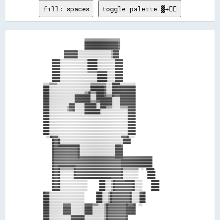
fill: spaces
toggle palette ▓→✊🏽
                                    ▒▒▒▒▒▒▒▒▒▒▒▒▒▒▒▒▒▒▒▒▒▒▒▒▒▒▒▒▒▒▒▒▒▒▒▒                                            

                                    ██████████████████████████████████▓▓                                            

                                    ██████████████████████████████████▓▓                                            

                                    ██████████████████████████████████▓▓                                            

                      ██████████████░░░░░░░░░░░░░░░░░░░░░░░░░░░░░░░░░░▒▒██████                                      

                      ██████████████░░░░░░░░░░░░░░░░░░░░░░░░░░░░░░░░░░▒▒██████                                      

                      ██████████████░░░░░░░░░░░░░░░░░░░░░░░░░░░░░░░░░░▒▒██████                                      

              ████████░░░░░░░░░░░░░░░░░░░░░░░░░░░░██████████░░░░░░░░░░░░░░░░░░████████                              

              ████████░░░░░░░░░░░░░░░░░░░░░░░░░░░░██████████░░░░░░░░░░░░░░░░░░████████                              

              ████████░░░░░░░░░░░░░░░░░░░░░░░░░░░░██████████░░░░░░░░░░░░░░░░░░████████                              

              ████████░░░░░░░░░░░░░░░░░░░░░░░░░░░░██████████░░░░░░░░░░░░░░░░░░████████                              

              ████████░░░░░░░░░░░░░░░░░░░░░░░░░░░░▒▒▒▒▒▒▒▒▒▒▓▓▓▓▓▓▓▓▓▓░░░░░░░░████████                              

              ████████░░░░░░░░░░░░░░░░░░░░░░░░░░░░░░░░░░░░░░██████████░░░░░░░░████████                              

              ████████░░░░░░░░░░░░░░░░░░░░░░░░░░░░░░░░░░░░░░██████████░░░░░░░░████████                              

              ████████░░░░░░░░░░░░░░░░░░░░░░░░░░░░░░░░░░░░░░██████████░░░░░░░░████████                              

        ░░░░░░▒▒▒▒▒▒▒▒░░░░░░░░░░░░░░░░░░░░░░░░░░░░░░░░░░▒▒▒▒▒▒▒▒▒▒▒▒▒▒▒▒░░░░░░████████░░░░░░░░░░░░░░░░              

        ██████░░░░░░░░░░░░░░░░░░░░░░░░░░░░░░░░░░░░░░░░░░██████████████▓▓░░░░░░████████████████████████              

        ██████░░░░░░░░░░░░░░░░░░░░░░░░░░░░░░░░░░░░░░░░░░██████████████▓▓░░░░░░████████████████████████              

        ██████░░░░░░░░░░░░░░░░░░░░░░░░░░░░░░░░░░░░▒▒▒▒██▒▒▒▒▒▒████████▓▓░░░░░░████████████████████████              

        ██████░░░░░░░░░░░░░░░░░░░░░░░░░░████████████████░░░░░░████████▓▓▒▒▒▒▒▒██▓▓▓▓▓▓████████████████              

        ██████░░░░░░░░░░░░░░░░░░░░░░░░░░████████████████░░░░░░████████████████░░░░░░░░████████████████              

        ██████░░░░░░░░░░░░░░░░░░░░░░░░░░████████████████▒▒▒▒▒▒▓▓▓▓████████████░░░░░░░░████████████████              

        ██████░░░░░░░░░░░░░░░░░░░░██████░░░░░░░░░░████████████░░░░████████████░░░░░░░░████████████████              

        ██████░░░░░░░░░░░░░░░░░░▒▒██████░░░░░░░░░░████████████░░░░██████▒▒▒▒▒▒░░░░░░░░▒▒▒▒▒▒▒▒████████              

        ██████░░░░░░░░░░░░░░░░░░▒▒▓▓▓▓██░░░░░░░░░░████████████████░░░░░░░░░░░░░░░░░░░░░░░░░░░░████████              

        ██████░░░░░░░░░░░░░░░░░░░░░░░░░░░░░░░░░░░░████████████████░░░░░░░░░░░░░░░░░░░░░░░░░░░░████████              

        ██████░░░░░░░░░░░░░░░░░░░░░░░░░░░░░░░░░░░░░░░░░░░░░░░░░░░░░░░░░░░░░░░░░░░░░░░░░░░░░░░░████████              

        ██████░░░░░░░░░░░░░░░░░░░░░░░░░░░░░░░░░░░░░░░░░░░░░░░░░░░░░░░░░░░░░░░░░░░░░░░░░░░░░░░░████████              

        ██████░░░░░░░░░░░░░░░░░░░░░░░░░░░░░░░░░░░░░░░░░░░░░░░░░░░░░░░░░░░░░░░░░░░░░░░░░░░░░░░░████████              

        ██████░░░░░░░░░░░░░░░░░░░░░░░░░░░░░░░░░░░░░░░░░░░░░░░░░░░░░░░░░░░░░░░░░░░░░░░░░░░░░░░░████████              

        ██████░░░░░░░░░░░░░░░░░░░░░░░░░░░░░░░░░░░░░░░░░░░░░░░░░░░░░░░░░░░░░░░░░░░░░░░░░░░░░░░░████████              

        ██████░░░░░░░░░░░░░░░░░░░░░░░░░░░░░░░░░░░░░░░░░░░░░░░░░░░░░░░░░░░░░░░░░░░░░░░░░░░░░░░░████████              

        ██████░░░░░░░░░░░░░░░░░░░░░░░░░░░░░░░░░░░░░░░░░░░░░░░░░░░░░░░░░░░░░░░░░░░░░░░░░░░░░░░░████████              

          ░░░░██▓▓▓▓▓▓░░░░░░░░░░░░░░░░░░░░░░░░░░░░░░░░░░░░░░░░░░░░░░░░░░░░░░░░░░░░░░░░▓▓▓▓▓▓██░░░░░░                

              ██▓▓▓▓██░░░░░░░░░░░░░░░░░░░░░░░░░░░░░░░░░░░░░░░░░░░░░░░░░░░░░░░░░░░░░░░░████████                      

              ██▓▓▓▓██░░░░░░░░░░░░░░░░░░░░░░░░░░░░░░░░░░░░░░░░░░░░░░░░░░░░░░░░░░░░░░░░████████                      

              ██▓▓▓▓██████████████████████░░░░░░░░░░░░░░░░░░░░░░░░░░░░░░░░░░░░██████▓▓                              

              ██▓▓▓▓▓▓▓▓▓▓▓▓▓▓▓▓▓▓▓▓▓▓▓▓██░░░░░░░░░░░░░░░░░░░░░░░░░░░░░░░░░░░░████████                              

              ██▓▓▓▓▓▓▓▓▓▓▓▓▓▓▓▓▓▓▓▓▓▓▓▓██░░░░░░░░░░░░░░░░░░░░░░░░░░░░░░░░░░░░████████                              

              ██▓▓▓▓▓▓▓▓▓▓▓▓▓▓▓▓▓▓▓▓▓▓▓▓██░░░░░░░░░░░░░░░░░░░░░░░░░░░░░░░░░░░░████████                              

              ██▓▓▓▓▓▓▓▓▓▓▓▓▓▓▓▓▓▓▓▓▓▓▓▓██▓▓▓▓▓▓▓▓▓▓▓▓▓▓▓▓▓▓▓▓▓▓▓▓▓▓▓▓▓▓▓▓▓▓▓▓████████▓▓▓▓▓▓▓▓▓▓▓▓▓▓▓▓▓▓▓▓▓▓▓▓▓▓▓▓▓▓

              ██▓▓▓▓▓▓▓▓▓▓▓▓▓▓▓▓▓▓▓▓▓▓▓▓▓▓▓▓▓▓▓▓▓▓▓▓▓▓▓▓▓▓▓▓▓▓▓▓▓▓▓▓▓▓▓▓▓▓▓▓▓▓▓▓▓▓▓▓████████████████████████████████

              ██▓▓▓▓▓▓▓▓▓▓▓▓▓▓▓▓▓▓▓▓▓▓▓▓▓▓▓▓▓▓▓▓▓▓▓▓▓▓▓▓▓▓▓▓▓▓▓▓▓▓▓▓▓▓▓▓▓▓▓▓▓▓▓▓▓▓▓▓████████████████████████████████

              ██▓▓▓▓██████████████████▓▓▓▓▓▓▓▓▓▓▓▓▓▓▓▓▓▓▓▓▓▓▓▓▓▓▓▓▓▓▓▓▓▓▓▓▓▓▓▓▓▓▓▓▓▓████████████████████████████████

              ██▓▓▓▓██▒▒▒▒▒▒▒▒▒▒▒▒▒▒██▓▓▓▓▓▓▓▓▓▓▓▓▓▓▓▓▓▓▓▓▓▓▓▓▓▓▓▓▓▓▓▓▓▓▓▓▓▓▓▓▓▓▓▓▓▓██▒▒▒▒▒▒▒▒▒▒▒▒▒▒▒▒  ░░  ████████

              ██▓▓▓▓██░░░░░░░░░░░░░░██▓▓▓▓▓▓▓▓▓▓▓▓▓▓▓▓▓▓▓▓▓▓▓▓▓▓▓▓▓▓▓▓▓▓▓▓▓▓▓▓▓▓▓▓▓▓██░░░░░░░░░░░░░░░░      ████████

              ██▓▓▓▓██░░░░░░░░░░░░░░██▓▓▓▓▓▓▓▓▓▓▓▓▓▓▓▓▓▓▓▓▓▓▓▓▓▓▓▓▓▓▓▓▓▓▓▓▓▓▓▓▓▓▓▓▓▓██░░░░░░░░░░░░░░░░      ████████

              ██▓▓▓▓██░░░░░░░░░░░░░░██████████████████████████████████████▓▓▓▓▓▓▓▓▓▓██░░░░░░░░░░░░░░░░      ████████

              ██▓▓▓▓██░░░░░░░░░░░░░░░░░░░░░░░░░░░░        ██████░░░░░░▒▒██▓▓▓▓▓▓▓▓▓▓██████████░░░░░░░░      ████████

              ██▓▓▓▓██░░░░░░░░░░░░░░░░░░░░░░░░░░░░        ██████░░░░░░▒▒██▓▓▓▓▓▓▓▓▓▓▓▓▓▓▓▓▓▓██░░░░░░░░      ████████

              ██▓▓▓▓██░░░░░░░░░░░░░░░░░░░░░░░░░░░░        ██████░░░░░░▒▒██▓▓▓▓▓▓▓▓▓▓▓▓▓▓▓▓▓▓██░░░░░░░░      ████████

              ████████░░░░░░░░░░░░░░░░░░░░░░░░░░░░        ██████░░░░░░▒▒██▓▓▓▓▓▓▓▓▓▓▓▓▓▓▓▓▓▓██░░░░░░░░      ████████

        ██▓▓▓▓░░░░░░░░░░░░░░░░░░░░░░░░░░░░░░░░░░░░        ██████░░░░░░▒▒██▓▓▓▓▓▓▓▓▓▓▓▓▓▓▓▓▓▓██░░░░░░░░▓▓▓▓██        

        ██████░░░░░░░░░░░░░░░░░░░░░░░░░░░░░░░░░░░░        ██████░░░░░░▒▒██▓▓▓▓▓▓▓▓▓▓▓▓▓▓▓▓▓▓██░░░░░░░░██████        

        ██████░░░░░░░░░░░░░░░░░░░░░░░░░░░░░░░░░░░░        ██████░░░░░░▒▒██▓▓▓▓▓▓▓▓▓▓▓▓▓▓▓▓▓▓██░░░░░░░░██████        

        ██████░░░░░░░░░░░░░░░░░░░░░░░░░░░░░░░░░░░░        ██████░░░░░░▒▒██▓▓▓▓▓▓▓▓▓▓▓▓▓▓▓▓▓▓██░░░░░░░░██████        

        ██████░░░░░░░░░░░░░░▓▓▓▓▓▓▓▓░░░░░░░░░░░░░░▓▓▓▓▓▓▓▓▒▒▒▒▒▒░░░░░░▒▒██▓▓▓▓▓▓▓▓▓▓▓▓▓▓▓▓▓▓██▓▓▓▓▓▓██  ░░░░        

        ██████░░░░░░░░░░░░░░████████░░░░░░░░░░░░░░████████░░░░░░░░░░░░▒▒██▓▓▓▓▓▓▓▓▓▓▓▓▓▓▓▓▓▓██████████              

        ██████░░░░░░░░░░░░░░████████░░░░░░░░░░░░░░████████░░░░░░░░░░░░▒▒██▓▓▓▓▓▓▓▓▓▓▓▓▓▓▓▓▓▓██████████              

        ██████░░░░░░░░░░░░░░████████░░░░░░░░░░░░░░████████░░░░░░░░░░░░▒▒██▓▓▓▓▓▓▓▓▓▓▓▓▓▓▓▓▓▓██████████              

        ██████░░░░░░░░░░░░░░░░░░░░░░██████████████░░░░░░░░░░░░░░░░░░░░▒▒██▓▓▓▓▓▓▓▓▓▓▓▓▓▓▓▓▓▓██                      

        ██████░░░░░░░░░░░░░░░░░░░░░░██████████████░░░░░░░░░░░░░░░░░░░░▒▒██▓▓▓▓▓▓▓▓▓▓▓▓▓▓▓▓▓▓██                      
