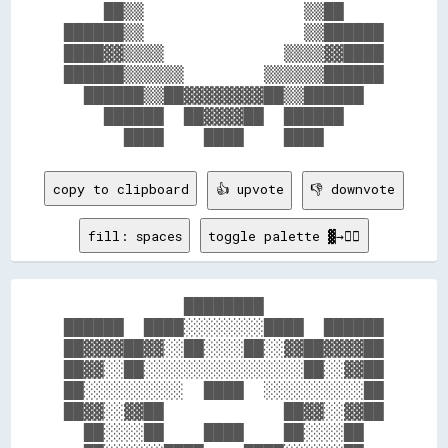
    ██▒▒                ▒▒██    

██████▒▒                ▒▒██████

████▓▓▒▒▒▒            ▒▒▒▒▓▓████

██████▒▒▒▒▒▒        ▒▒▒▒▒▒██████

  ██████▒▒██▓▓▓▓▓▓▓▓██▒▒██████  

    ██████  ██▓▓▓▓██  ██████    

copy to clipboard
👍 upvote
👎 downvote
fill: spaces
toggle palette ▓→✊🏽
            ████████            

██████  ████░░░░░░░░████  ██████

██▓▓▓▓██▓▓░░██░░░░██░░▓▓██▓▓▓▓██

██▓▓░░██░░░░░░░░░░░░░░░░██░░▓▓██

██░░░░░░░░░░  ████  ░░░░░░░░░░██

██▓▓░░▓▓██            ██▓▓░░▓▓██

  ██░░░░██    ████    ██░░░░██  
