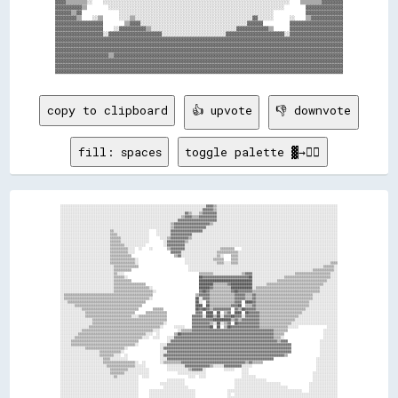
▓▓▓▓▒▒▒▒▒▒▒▒░░    ░░░░░░░░░░░░░░░░░░░░░░░░░░░░░░░░░░░░░░░░░░░░░░░░░░░░░░░░░░░░░░░░░░░░░░    ▒▒▒▒▒▒▒▒▓▓▓▓▓▓▓▓

▓▓▓▓▓▓▓▓▓▓▒▒        ░░░░░░░░░░░░░░░░░░░░░░░░░░░░░░░░░░░░░░░░░░░░░░░░░░░░░░░░░░░░░░░░░░        ▓▓▓▓▓▓▓▓▓▓▓▓▓▓

▓▓▓▓▓▓▒▒▓▓              ░░░░░░░░░░░░░░░░░░░░░░░░░░░░░░░░░░░░░░░░░░░░░░░░░░░░░░░░░░            ▓▓▓▓▓▓▓▓▓▓▓▓▓▓

▓▓▓▓▓▓▓▓▒▒    ░░▒▒      ░░░░▒▒░░░░░░░░░░░░░░░░░░░░░░░░░░░░░░░░░░░░░░░░░░░░▓▓░░░░░░      ░░    ▒▒▓▓▓▓▓▓▓▓▓▓▓▓

▓▓▓▓▓▓▓▓▓▓▓▓▓▓▓▓▓▓        ▒▒▓▓▓▓░░░░░░░░░░░░░░░░░░░░░░░░░░░░░░░░░░░░░░░░▓▓▓▓▓▓          ▓▓▓▓▓▓▓▓▓▓▓▓▓▓▓▓▓▓▓▓

▓▓▓▓▓▓▓▓▓▓▓▓▓▓▓▓▓▓    ░░▓▓▓▓▓▓▓▓▓▓▒▒░░░░░░░░░░░░░░░░░░░░░░░░░░░░░░░░▓▓▓▓▓▓▓▓▓▓▓▓▒▒      ▓▓▓▓▓▓▓▓▓▓▓▓▓▓▓▓▓▓▓▓

▓▓▓▓▓▓▓▓▓▓▓▓▓▓▓▓▓▓░░▓▓▓▓▓▓▓▓▓▓▓▓▓▓▓▓▓▓▓▓░░░░░░░░░░░░░░░░░░░░░░░░▓▓▓▓▓▓▓▓▓▓▓▓▓▓▓▓▓▓▓▓▓▓░░▓▓▓▓▓▓▓▓▓▓▓▓▓▓▓▓▓▓▓▓

▓▓▓▓▓▓▓▓▓▓▓▓▓▓▓▓▓▓▓▓▓▓▓▓▓▓▓▓▓▓▓▓▓▓▓▓▓▓▓▓▓▓▓▓▓▓▓▓▓▓▓▓▓▓▓▓▓▓▓▓▓▓▓▓▓▓▓▓▓▓▓▓▓▓▓▓▓▓▓▓▓▓▓▓▓▓▓▓▓▓▓▓▓▓▓▓▓▓▓▓▓▓▓▓▓▓▓▓

▓▓▓▓▓▓▓▓▓▓▓▓▓▓▓▓▓▓▓▓▓▓▓▓▓▓▓▓▓▓▓▓▓▓▓▓▓▓▓▓▓▓▓▓▓▓▓▓▓▓▓▓▓▓▓▓▓▓▓▓▓▓▓▓▓▓▓▓▓▓▓▓▓▓▓▓▓▓▓▓▓▓▓▓▓▓▓▓▓▓▓▓▓▓▓▓▓▓▓▓▓▓▓▓▓▓▓▓

▓▓▓▓▓▓▓▓▓▓▓▓▓▓▓▓▓▓▓▓▓▓▓▓▓▓▓▓▓▓▓▓▓▓▓▓▓▓▓▓▓▓▓▓▓▓▓▓▓▓▓▓▓▓▓▓▓▓▓▓▓▓▓▓▓▓▓▓▓▓▓▓▓▓▓▓▓▓▓▓▓▓▓▓▓▓▓▓▓▓▓▓▓▓▓▓▓▓▓▓▓▓▓▓▓▓▓▓

▓▓▓▓▓▓▓▓▓▓▓▓▓▓▓▓▓▓▓▓▒▒▓▓▓▓▓▓▓▓▓▓▓▓▓▓▓▓▓▓▓▓▓▓▓▓▓▓▓▓▓▓▓▓▓▓▓▓▓▓▓▓▓▓▓▓▓▓▓▓▓▓▓▓▓▓▓▓▓▓▓▓▓▓▓▓▓▓▓▓▓▓▓▓▓▓▓▓▓▓▓▓▓▓▓▓▓▓

▓▓▓▓▓▓▓▓▓▓▓▓▓▓▓▓▓▓▓▓▓▓▓▓▓▓▓▓▓▓▓▓▓▓▓▓▓▓▓▓▓▓▓▓▓▓▓▓▓▓▓▓▓▓▓▓▓▓▓▓▓▓▓▓▓▓▓▓▓▓▓▓▓▓▓▓▓▓▓▓▓▓▓▓▓▓▓▓▓▓▓▓▓▓▓▓▓▓▓▓▓▓▓▓▓▓▓▓

▓▓▓▓▓▓▓▓▓▓▓▓▓▓▓▓▓▓▓▓▓▓▓▓▓▓▓▓▓▓▓▓▓▓▓▓▓▓▓▓▓▓▓▓▓▓▓▓▓▓▓▓▓▓▓▓▓▓▓▓▓▓▓▓▓▓▓▓▓▓▓▓▓▓▓▓▓▓▓▓▓▓▓▓▓▓▓▓▓▓▓▓▓▓▓▓▓▓▓▓▓▓▓▓▓▓▓▓

copy to clipboard
👍 upvote
👎 downvote
fill: spaces
toggle palette ▓→✊🏽
░░░░░░░░░░░░░░░░░░░░░░░░░░░░░░░░░░░░░░░░░░░░░░░░░░░░░░░░░░░░░░░░░░░░░░░░░░░░░░░░░░▓▓▓▓▒▒░░░░░░░░░░░░░░░░░░░░░░░░░░░░░░░░░░░░░░░░░░░░░░░░░░░░░░░░░░░░░░░░░░░░

░░░░░░░░░░░░░░░░░░░░░░░░░░░░░░░░░░░░░░░░░░░░░░░░░░░░░░░░░░░░░░░░░░░░░░░░░░░░░░░░▓▓▓▓▓▓▒▒░░░░░░░░░░░░░░░░░░░░░░░░░░░░░░░░░░░░░░░░░░░░░░░░░░░░░░░░░░░░░░░░░░░░

░░░░░░░░░░░░░░░░░░░░░░░░░░░░░░░░░░░░░░░░░░░░░░░░░░░░░░░░░░░░░░░░░░░░░░▓▓▒▒░░░░▒▒▓▓▓▓▓▓▓▓░░░░░░░░░░░░░░░░░░░░░░░░░░░░░░░░░░░░░░░░░░░░░░░░░░░░░░░░░░░░░░░░░░░░

░░░░░░░░░░░░░░░░░░░░░░░░░░░░░░░░░░░░░░░░░░░░░░░░░░░░░░░░░░░░░░░░░░░░▒▒▓▓▓▓▒▒▒▒▓▓▓▓▓▓▓▓▓▓░░░░░░░░░░░░░░░░░░░░░░░░░░░░░░░░░░░░░░░░░░░░░░░░░░░░░░░░░░░░░░░░░░░░

░░░░░░░░░░░░░░░░░░░░░░░░░░░░░░░░░░░░░░░░░░░░░░░░░░░░░░░░░░░░░░░░░░▓▓▓▓▓▓▓▓▓▓▓▓▓▓▓▓▓▓▓▓▓▓░░░░░░░░░░░░░░░░░░░░░░░░░░░░░░░░░░░░░░░░░░░░░░░░░░░░░░░░░░░░░░░░░░░░

░░░░░░░░░░░░░░░░░░░░░░░░░░░░░░░░░░░░░░░░░░░░░░░░░░░░░░░░░░░░░░▒▒▓▓▓▓▓▓▓▓▓▓▓▓▓▓▓▓▓▓▓▓▒▒░░░░░░░░░░░░░░░░░░░░░░░░░░░░░░░░░░░░░░░░░░░░░░░░░░░░░░░░░░░░░░░░░░░░░░

░░░░░░░░░░░░░░░░░░░░░░░░░░░░░░░░░░░░░░░░░░░░░░░░░░░░░░░░░░░░░░▒▒▓▓▓▓▓▓▓▓▓▓▓▓▓▓▓▓▓▓░░░░░░░░░░░░░░░░░░░░░░░░░░░░░░░░░░░░░░░░░░░░░░░░░░░░░░░░░░░░░░░░░░░░░░░░░░

░░░░░░░░░░░░░░░░░░░░░░░░░░░░▒▒░░░░░░░░░░░░░░░░░░░░    ░░░░░░░░▓▓▓▓▓▓▓▓▓▓▓▓▓▓▓▓▓▓░░░░░░░░░░░░░░░░░░░░░░░░░░░░░░░░░░░░░░░░░░░░░░░░░░░░░░░░░░░░░░░░░░░░░░░░░░░░

░░░░░░░░░░░░░░░░░░░░░░░░░░░░▒▒▒▒░░░░░░░░░░░░░░░░░░    ░░░░░░░░▓▓▓▓▓▓▓▓▓▓▓▓░░░░░░░░░░░░░░░░░░░░░░░░░░░░░░░░░░░░░░░░░░░░░░░░░░░░░░░░░░░░░░░░░░░░░░░░░░░░░░░░░░

░░░░░░░░░░░░░░░░░░░░░░░░░░░░▒▒▒▒▒▒░░░░░░░░░░░░░░░░      ░░░░▒▒▓▓▓▓▓▓▓▓▓▓▒▒░░░░░░░░░░░░░░░░░░░░░░░░░░░░░░░░░░░░░░░░░░░░░░░░░░░░░░░░░░░░░░░░░░░░░░░░░░░░░░░░░░

░░░░░░░░░░░░░░░░░░░░░░░░░░░░▒▒▒▒▒▒░░░░░░░░░░░░░░░░        ░░▓▓▓▓▓▓▓▓▓▓▒▒░░░░░░░░░░░░░░░░░░░░░░░░░░░░░░░░░░░░░░░░░░░░░░░░░░░░░░░░░░░░░░░░░░░░░░░░░░░░░░░░░░░░

░░░░░░░░░░░░░░░░░░░░░░░░░░░░▒▒▒▒▒▒▒▒░░░░░░░░░░░░          ░░▓▓▓▓▓▓▓▓▓▓░░░░░░░░░░░░░░░░░░░░░░░░░░░░░░░░░░░░░░░░░░░░░░░░░░░░░░░░░░░░░░░░░░░░░░░░░░░░░░░░░░░░░░

░░░░░░░░░░░░░░░░░░░░░░░░░░░░▒▒▒▒▒▒▒▒▒▒░░░░  ░░    ░░        ▒▒▓▓▓▓▓▓▓▓░░░░░░░░░░░░░░░░░░░░▒▒▒▒▒▒▒▒    ░░░░░░░░░░░░░░░░░░░░░░░░░░░░░░░░░░░░░░░░░░░░░░░░░░░░░░

░░░░░░░░░░░░░░░░░░░░░░░░░░░░▒▒▒▒▒▒▒▒▒▒░░░░                    ▓▓▓▓▓▓░░░░░░░░░░░░░░░░░░░░▒▒▒▒▒▒▒▒▒▒▒▒░░░░░░░░░░░░░░░░░░░░░░░░░░░░░░░░░░░░░░░░░░░░░░░░░░░░░░░░

░░░░░░░░░░░░░░░░░░░░░░░░░░░░▒▒▒▒▒▒▒▒▒▒▒▒                        ▒▒▓▓░░░░░░░░░░░░░░░░░░░░▒▒░░    ▒▒▒▒░░░░░░░░░░░░░░░░░░░░░░░░░░░░░░░░░░░░░░░░░░░░░░░░░░░░░░░░

░░░░░░░░░░░░░░░░░░░░░░░░░░░░▒▒▒▒▒▒▒▒▒▒▒▒▒▒░░                          ░░░░░░░░░░░░░░░░▒▒▒▒▒▒    ▒▒▒▒░░░░░░░░░░░░░░░░░░░░░░░░░░░░░░░░░░░░░░░░░░░░░░░░░░░░░░░░

░░░░░░░░░░░░░░░░░░░░░░░░░░░░▒▒▒▒▒▒▒▒▒▒▒▒▒▒░░                          ░░░░░░░░░░░░░░░░░░▒▒▒▒░░░░▒▒▒▒░░░░░░░░░░░░░░░░░░░░░░░░░░░░░░░░░░░░░░░░░░░░░░░░░░░░▒▒▒▒

░░░░░░░░░░░░░░░░░░░░░░░░░░░░░░▒▒▒▒▒▒▒▒▒▒▒▒▒▒                            ░░░░░░░░░░░░░░░░░░░░░░░░░░░░░░░░░░░░░░░░░░░░░░░░░░░░░░░░░░░░░░░░░░░░░░░░░░░░▒▒▒▒▒▒░░

░░░░░░░░░░░░░░░░░░░░░░░░░░░░░░▒▒▒▒▒▒▒▒▒▒                                ░░░░░░░░░░░░░░░░░░░░░░░░░░░░░░░░░░░░░░░░░░░░░░░░░░░░░░░░░░░░░░░░░░░░░░▒▒▒▒▒▒▒▒▒▒▒▒░░

░░░░░░░░░░░░░░░░░░░░░░░░░░░░░░▒▒░░░░                                          ▒▒▒▒▒▒▒▒░░░░░░░░░░░░░░░░▒▒▓▓▓▓░░░░░░░░░░░░░░░░░░░░░░░░▒▒▒▒▒▒▒▒▒▒▒▒▒▒▒▒▒▒▒▒░░░░

░░░░░░░░░░░░░░░░░░░░░░░░░░░░░░▒▒▒▒▒▒░░                                        ██▓▓▓▓▓▓▓▓▓▓▓▓▓▓▓▓▓▓▓▓▓▓▓▓▓▓██░░░░░░░░░░░░░░░░░░▒▒▒▒▒▒▒▒▒▒▒▒▒▒▒▒▒▒▒▒▒▒▒▒▒▒░░░░

░░░░░░░░░░░░░░░░░░░░░░░░░░░░░░▒▒▒▒▒▒▒▒▒▒                                      ██████████████████████████████░░░░░░░░░░░░░░▒▒▒▒▒▒▒▒▒▒▒▒▒▒▒▒▒▒▒▒▒▒▒▒▒▒▒▒░░░░░░

░░░░░░░░░░░░░░░░░░░░░░░░░░░░░░▒▒▒▒▒▒▒▒▒▒▒▒▒▒▒▒▒▒                              ████████▒▒▒▒▒▒▒▒▓▓████████████░░░░░░░░▒▒▒▒▒▒▒▒▒▒▒▒▒▒▒▒▒▒▒▒▒▒▒▒▒▒▒▒▒▒▒▒░░░░░░░░

░░░░░░░░░░░░░░░░░░░░░░░░░░░░░░▒▒▒▒▒▒▒▒▒▒▒▒▒▒▒▒▒▒▒▒░░                          ██████▓▓▒▒▒▒▒▒▒▒▒▒████████████░░▒▒▒▒▒▒▒▒▒▒▒▒▒▒▒▒▒▒▒▒▒▒▒▒▒▒▒▒▒▒▒▒▒▒▒▒░░░░░░░░░░

░░░░░░░░░░░░░░░░░░░░░░░░░░░░░░▒▒▒▒▒▒▒▒▒▒▒▒▒▒▒▒▒▒▒▒▒▒░░                        ▓▓██▓▓▒▒▒▒▒▒▒▒▒▒▒▒▓▓██▓▓▓▓▓▓▓▓▒▒▒▒▒▒▒▒▒▒▒▒▒▒▒▒▒▒▒▒▒▒▒▒▒▒▒▒▒▒▒▒▒▒▒▒▒▒░░░░░░░░░░

░░▒▒▒▒▒▒▒▒▒▒▒▒▒▒▒▒▒▒▒▒▒▒▒▒▒▒▒▒▒▒▒▒▒▒▒▒▒▒▒▒▒▒▒▒▒▒▒▒▒▒                        ▒▒▓▓▓▓▓▓▒▒▒▒▒▒▒▒▒▒▒▒▒▒▓▓▓▓▓▓▒▒▒▒▓▓▒▒▒▒▒▒▒▒▒▒▒▒▒▒▒▒▒▒▒▒▒▒▒▒▒▒▒▒▒▒▒▒░░░░░░░░░░░░░░

░░▒▒▒▒▒▒▒▒▒▒▒▒▒▒▒▒▒▒▒▒▒▒▒▒▒▒▒▒▒▒▒▒▒▒▒▒▒▒▒▒▒▒▒▒▒▒▒▒░░                        ██░░▓▓▓▓▒▒▒▒▒▒▒▒▒▒▒▒▒▒▓▓▓▓▓▓▒▒▒▒▓▓▒▒▒▒▒▒▒▒▒▒▒▒▒▒▒▒▒▒▒▒▒▒▒▒▒▒▒▒▒▒▒▒░░░░░░░░░░░░░░

░░░░▒▒▒▒▒▒▒▒▒▒▒▒▒▒▒▒▒▒▒▒▒▒▒▒▒▒▒▒▒▒▒▒▒▒▒▒▒▒▒▒▒▒▒▒                            ██░░  ▓▓▒▒▒▒▒▒▒▒▒▒▒▒▒▒▓▓▓▓  ████▓▓▒▒▒▒▒▒▒▒▒▒▒▒▒▒▒▒▒▒▒▒▒▒▒▒▒▒▒▒▒▒░░░░░░░░░░░░░░░░

░░░░░░░░▒▒▒▒▒▒▒▒▒▒▒▒▒▒▒▒▒▒▒▒▒▒▒▒▒▒▒▒▒▒▒▒▒▒▒▒▒▒                              ████  ██▒▒▒▒▒▒▒▒▒▒▒▒▓▓▓▓██  ▒▒▒▒▓▓▒▒▒▒▒▒▒▒▒▒▒▒▒▒▒▒▒▒▒▒▒▒▒▒▒▒▒▒▒▒░░░░░░░░░░░░░░░░

░░░░░░░░░░░░▒▒▒▒▒▒▒▒▒▒▒▒▒▒▒▒▒▒▒▒▒▒▒▒▒▒▒▒▒▒▒▒        ▒▒▒▒▒▒                  ██▓▓██▓▓▒▒▓▓▓▓▓▓▓▓▓▓  ▓▓▒▒██▓▓▓▓▓▓▒▒▒▒▒▒▒▒▒▒▒▒▒▒▒▒▒▒▒▒▒▒▒▒▒▒▒▒░░░░░░░░░░░░░░░░░░

░░░░░░░░░░░░░░▒▒▒▒▒▒▒▒▒▒▒▒▒▒▒▒▒▒▒▒▒▒▒▒▒▒▒▒      ▒▒▒▒▒▒▒▒▒▒▒▒                ▓▓▓▓  ████  ██  ▒▒▓▓  ████  ██▓▓▓▓▓▓▒▒▒▒▒▒▒▒▒▒▒▒▒▒▒▒▒▒▒▒▒▒▒▒░░░░░░░░░░░░░░░░░░░░

░░░░░░░░░░░░░░▒▒▒▒▒▒▒▒▒▒▒▒▒▒▒▒▒▒▒▒▒▒▒▒▒▒░░░░▒▒▒▒▒▒▒▒▒▒▒▒▒▒▒▒              ▓▓▓▓▓▓░░████▒▒██░░▓▓▓▓██▓▓▓▓░░▓▓▓▓▓▓▓▓▒▒▒▒▒▒▒▒▒▒▒▒▒▒▒▒▒▒▒▒▒▒░░░░░░░░░░░░░░░░░░░░░░

░░░░░░░░░░░░░░░░░░▒▒▒▒▒▒▒▒▒▒▒▒▒▒▒▒▒▒▒▒▒▒▒▒▒▒▒▒▒▒▒▒▒▒▒▒▒▒▒▒▒▒              ▓▓▓▓▓▓▓▓▓▓▓▓██████████▒▒▓▓▒▒▓▓▓▓▓▓▓▓▓▓▒▒▒▒▒▒▒▒▒▒▒▒▒▒▒▒▒▒▒▒░░░░░░░░░░░░░░░░░░░░░░░░

░░░░░░░░░░░░░░░░░░▒▒▒▒▒▒▒▒▒▒▒▒▒▒▒▒▒▒▒▒▒▒▒▒▒▒▒▒▒▒▒▒▒▒▒▒▒▒▒▒░░              ▓▓▓▓▓▓▓▓▓▓▒▒░░██░░▒▒▓▓  ██▓▓▓▓▓▓▓▓▓▓▓▓▒▒▒▒▒▒▒▒▒▒▒▒▒▒▒▒▒▒░░░░░░░░░░░░░░░░░░░░░░░░░░

░░░░░░░░░░░░░░░░▒▒▒▒▒▒▒▒▒▒▒▒▒▒▒▒▒▒▒▒▒▒▒▒▒▒▒▒▒▒▒▒▒▒▒▒▒▒▒▒░░      ░░░░░░    ▓▓▓▓▓▓▓▓▓▓██  ██  ▒▒██▓▓▓▓▓▓▓▓▓▓▓▓▓▓▓▓▒▒▒▒▒▒▒▒▒▒▒▒▒▒▒▒░░░░░░                ░░░░░░

░░░░░░░░░░░░▒▒▒▒▒▒▒▒▒▒▒▒▒▒▒▒▒▒▒▒▒▒▒▒▒▒▒▒▒▒▒▒▒▒▒▒▒▒▒▒░░░░          ░░▒▒▒▒▒▒▓▓▓▓▓▓▓▓▓▓▓▓▓▓▓▓▓▓▓▓▓▓▓▓▓▓▓▓▓▓▓▓▓▓▓▓▓▓▓▓▓▓▓▓▓▓▒▒▒▒▒▒▒▒                    ░░░░░░░░

░░░░░░░░░░▒▒▒▒▒▒▒▒▒▒▒▒▒▒▒▒▒▒▒▒▒▒▒▒▒▒▒▒▒▒▒▒▒▒▒▒▒▒░░░░  ░░        ▒▒██▓▓▓▓▓▓▓▓▓▓▓▓▓▓▓▓▓▓▓▓▓▓▓▓▓▓▓▓▓▓▓▓▓▓▓▓▓▓▓▓▓▓▓▓▓▓▓▓▓▓▓▓▒▒▒▒▒▒                      ░░░░░░░░

░░░░░░░░▒▒▒▒▒▒▒▒▒▒▒▒▒▒▒▒▒▒▒▒▒▒▒▒▒▒▒▒▒▒▒▒▒▒▒▒▒▒░░░░  ░░░░    ░░░░▓▓▓▓▓▓▓▓▓▓▓▓▓▓▓▓▓▓▓▓▓▓▓▓▓▓▓▓▓▓▓▓▓▓▓▓▓▓▓▓▓▓▓▓▓▓▓▓▓▓▓▓▓▓▓▓▒▒▒▒░░                      ░░░░░░░░

░░░░░░▒▒▒▒▒▒▒▒▒▒▒▒▒▒▒▒▒▒▒▒▒▒▒▒▒▒▒▒▒▒▒▒▒▒▒▒▒▒                ░░▓▓▓▓▓▓▓▓▓▓▓▓▓▓▓▓▓▓▓▓▓▓▓▓▓▓▓▓▓▓▓▓▓▓▓▓▓▓▓▓▓▓▓▓▓▓▓▓▓▓▓▓▓▓▓▓▓▓▓▓▒▒▓▓▓▓                  ░░░░░░░░░░

░░░░░░▒▒▒▒▒▒▒▒▒▒▒▒▒▒▒▒▒▒▒▒▒▒▒▒▒▒▒▒▒▒▒▒▒▒▒▒░░            ░░░░▓▓▓▓▓▓▓▓▓▓▓▓▓▓▓▓▓▓▓▓▓▓▓▓▓▓▓▓▓▓▓▓▓▓▓▓▓▓▓▓▓▓▓▓▓▓▓▓▓▓▓▓▓▓▓▓▓▓▓▓▓▓▓▓▓▓▓▓▓▓                ░░░░░░░░░░

░░░░░░░░░░░░░░▒▒▒▒▒▒▒▒▒▒▒▒▒▒▒▒▒▒▒▒▒▒░░                  ░░▓▓▓▓▓▓▓▓▓▓▓▓▓▓▓▓▓▓▓▓▓▓▓▓▓▓▓▓▓▓▓▓▓▓▓▓▓▓▓▓▓▓▓▓▓▓▓▓▓▓▓▓▓▓▓▓▓▓▓▓▓▓▓▓▓▓▓▓▓▓▓▓                ░░░░░░░░░░

░░░░░░░░░░░░░░░░░░░░░░▒▒▒▒▒▒▒▒▒▒▒▒░░                    ░░░░▓▓▓▓▓▓▓▓▓▓▓▓▓▓▓▓▓▓▓▓▓▓▓▓▓▓▓▓▓▓▓▓▓▓▓▓▓▓▓▓▓▓▓▓▓▓▓▓▓▓▓▓▓▓▓▓▓▓▓▓▓▓▓▓▓▓▓▓▓▓                ░░░░░░░░░░

░░░░░░░░░░░░░░░░░░░░░░▒▒▒▒▒▒▒▒░░░░  ░░                  ░░▓▓▓▓▓▓▓▓▓▓▓▓▓▓▓▓▓▓▓▓▓▓▓▓▓▓▓▓▓▓▓▓▓▓▓▓▓▓▓▓▓▓▓▓▓▓▓▓▓▓▓▓▓▓▓▓▓▓▓▓▓▓▓▓▓▓▓▓▒▒                  ░░░░░░░░░░

░░░░░░░░░░░░░░░░░░░░░░░░▒▒▒▒░░░░░░░░░░                  ░░░░▓▓▓▓▓▓▓▓▓▓▓▓▓▓▓▓▓▓▓▓▓▓▓▓▓▓▓▓▓▓▓▓▓▓▓▓▓▓▓▓▓▓▓▓▓▓▓▓▓▓▓▓▓▓▓▓▓▓▓▓                        ░░░░░░░░░░░░

░░░░░░░░░░░░░░░░░░░░░░░░▒▒▒▒▒▒▒▒▒▒▒▒▒▒▒▒▒▒░░  ░░        ░░▒▒▒▒▒▒▒▒▒▒▓▓▓▓▓▓▓▓▓▓▓▓▓▓▓▓▓▓▓▓▓▓▓▓▓▓▓▓▓▓▓▓▓▓▓▓▒▒▓▓▒▒▒▒▒▒                              ░░░░░░░░░░░░

░░░░░░░░░░░░░░░░░░░░░░░░░░▒▒▒▒▒▒▒▒▒▒▒▒▒▒▒▒░░░░░░            ░░░░░░░░░░▓▓▓▓▓▓▓▓▓▓▓▓▓▓▒▒░░░░░░▓▓▓▓▓▓▓▓▓▓░░░░░░                                    ░░░░░░░░░░░░

░░░░░░░░░░░░░░░░░░░░░░░░░░░░▒▒▒▒▒▒▒▒▒▒░░░░░░░░░░░░          ░░░░░░░░░░░░▒▒▓▓▓▓▓▓░░          ░░░░░░    ░░░░                                      ░░░░░░░░░░░░

░░░░░░░░░░░░░░░░░░░░░░░░░░░░▒▒▒▒▒▒▒▒░░░░░░░░░░░░░░                ░░░░░░░░░░░░░░░░                    ░░░░                                    ░░░░░░░░░░░░░░

░░░░░░░░░░░░░░░░░░░░░░░░░░░░░░▒▒░░░░░░░░░░░░  ░░░░                      ░░░░  ░░░░                    ░░░░░░░░                                ░░░░░░░░░░░░░░

░░░░░░░░░░░░░░░░░░░░░░░░░░░░░░░░░░░░░░░░░░░░                ░░░░░░░░░░                            ░░░░░░░░░░░░░░░░░░                          ░░░░░░░░░░░░░░

░░░░░░░░░░░░░░░░░░░░░░░░░░░░░░░░░░░░░░░░░░░░            ░░░░░░░░░░░░░░                            ░░░░░░░░░░░░░░░░░░░░░░░░░░                ░░░░░░░░░░░░░░░░

░░░░░░░░░░░░░░░░░░░░░░░░░░░░░░░░░░░░░░░░░░░░              ░░░░░░░░░░░░░░                          ░░░░░░░░░░░░░░░░░░░░░░░░░░░░░░            ░░░░░░░░░░░░░░░░

░░░░░░░░░░░░░░░░░░░░░░░░░░░░░░░░░░░░░░░░░░░░      ░░░░░░░░░░░░░░░░░░░░░░░░░░                  ░░░░░░░░░░░░░░░░░░░░░░░░░░░░░░░░░░░░░░░░░░    ░░░░░░░░░░░░░░░░

░░░░░░░░░░░░░░░░░░░░░░░░░░░░░░░░░░░░░░░░░░░░      ░░░░░░░░░░░░░░░░░░░░░░░░░░                  ░░  ░░░░░░░░░░░░░░░░░░░░░░░░░░░░░░░░░░░░░░░░░░░░░░░░░░░░░░░░░░
