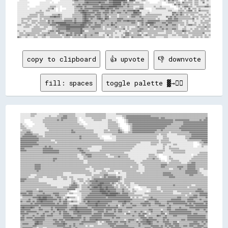
copy to clipboard
👍 upvote
👎 downvote
fill: spaces
toggle palette ▓→✊🏽
░░░░░░░░░░▒▒▒▒▒▒░░░░░░░░░░░░░░░░░░░░░░▒▒▒▒▒▒▒▒▒▒▒▒▒▒▒▒░░░░░░░░░░▒▒▒▒▒▒▒▒▒▒▒▒▒▒▒▒▒▒▒▒░░░░░░░░░░▒▒▒▒▒▒▒▒▒▒▒▒▒▒▒▒▒▒▒▒▒▒▒▒▒▒▒▒▒▒▒▒▒▒▒▒▒▒▒▒▒▒▒▒▒▒▒▒▒▒▒▒▒▒▒▒▒▒▒▒▒▒▒▒▒▒▒▒▒▒▒▒▒▒▒▒▒▒▒▒▒▒▒▒▒▒▒▒▒▒
░░░░░░░░░░▒▒▒▒░░░░░░░░░░░░░░▒▒░░░░░░▒▒▒▒▒▒▓▓▓▓▒▒▒▒▒▒▒▒░░░░░░░░░░▒▒▒▒▒▒▒▒▒▒▒▒▒▒▒▒▒▒▒▒░░░░░░░░░░░░░░░░▒▒▒▒▓▓▓▓▓▓▓▓▓▓▓▓▓▓▓▓▓▓▓▓▓▓▓▓▒▒▒▒▒▒▒▒▒▒▒▒▒▒▒▒▒▒▒▒▒▒▒▒▒▒▒▒▒▒▒▒▒▒▒▒▒▒▒▒▒▒▒▒▒▒▒▒▒▒▒▒▒▒▒▒
░░░░░░░░░░░░░░░░░░░░░░░░▒▒▒▒▒▒▒▒▒▒▒▒▒▒▒▒▓▓▓▓▓▓▒▒▒▒▒▒▒▒▒▒░░  ░░░░░░░░░░▒▒▒▒▒▒▒▒▒▒▒▒▒▒░░░░░░░░░░      ░░▒▒▓▓▓▓▓▓▓▓▓▓▓▓▓▓▓▓▓▓▓▓▓▓▓▓▓▓▓▓▓▓▓▓▒▒▓▓▓▓▒▒▒▒▒▒▒▒▒▒▒▒▒▒▒▒▒▒▒▒▒▒▒▒▒▒▒▒▒▒▒▒▒▒▒▒▒▒▒▒▓▓
░░░░      ░░░░░░░░░░░░▒▒▒▒▒▒▒▒▒▒▒▒▒▒▓▓▒▒▓▓▒▒▒▒▒▒▒▒▒▒▒▒▒▒░░    ░░░░░░░░░░▒▒▒▒▒▒▒▒░░░░░░▒▒▒▒░░░░░░      ░░▒▒▓▓▓▓▓▓▓▓▓▓▓▓▓▓▓▓▓▓▓▓▓▓▓▓▓▓▓▓▓▓▓▓▓▓▓▓▓▓▓▓▓▓▓▓▒▒▓▓▓▓▓▓▓▓▓▓▓▓▓▓▒▒▒▒▒▒▒▒▒▒▓▓▒▒▓▓▓▓
░░░░        ░░░░░░░░░░▒▒▒▒▒▒▒▒▒▒▒▒▒▒▒▒▒▒▒▒▒▒▒▒▒▒▒▒▒▒▒▒▒▒░░░░    ░░░░░░░░░░░░░░░░░░░░░░▒▒▒▒▒▒▒▒░░      ░░▒▒▓▓▓▓▓▓▓▓▓▓▓▓▓▓▓▓▓▓▓▓▓▓▓▓▓▓▓▓▓▓▓▓▓▓▓▓▓▓▓▓▓▓▓▓▒▒▒▒▒▒▒▒▒▒▓▓▓▓▓▓▓▓▓▓▓▓▓▓▓▓▓▓▓▓▓▓▓▓
▒▒░░░░        ░░░░░░░░░░▒▒▒▒▒▒▒▒▒▒▒▒▒▒▒▒▒▒▒▒▒▒▒▒▒▒▒▒▒▒▒▒▒▒░░░░    ░░░░░░░░░░░░░░░░░░░░▒▒▒▒▒▒▒▒▒▒░░      ░░▒▒▒▒▓▓▓▓▓▓▓▓▓▓▓▓▓▓▓▓▓▓▓▓▓▓▓▓▓▓▓▓▓▓▓▓▓▓▓▓▓▓▒▒▒▒▒▒▒▒▒▒▒▒▓▓▓▓▓▓▓▓▓▓▓▓▓▓▓▓▓▓▓▓▓▓▓▓
▒▒▒▒░░░░    ░░░░░░░░░░░░▒▒▒▒▒▒▒▒▒▒▒▒▒▒▒▒▒▒▒▒▒▒▒▒▒▒▒▒▒▒▒▒▒▒▒▒▒▒░░░░░░░░░░░░░░░░░░░░░░░░▒▒▒▒▒▒▒▒▒▒░░        ░░▒▒▓▓▓▓▓▓▓▓▓▓▓▓▓▓▓▓▓▓▓▓▓▓▓▓▓▓▓▓▓▓▓▓▓▓▒▒▒▒▒▒▒▒▒▒▒▒▒▒▓▓▓▓▓▓▓▓▓▓▓▓▓▓▓▓▓▓▓▓▓▓▓▓▓▓
▒▒▒▒▒▒░░░░░░░░░░░░░░░░░░░░▒▒▒▒▒▒▒▒▒▒▒▒▒▒▒▒▒▒▒▒▒▒▒▒▒▒▒▒▒▒▒▒▒▒▒▒▒▒░░░░░░░░░░░░░░░░░░░░░░▒▒▒▒▒▒▒▒▒▒▒▒░░      ░░▒▒▓▓▓▓▓▓▓▓▓▓▓▓▓▓▓▓▓▓▓▓▓▓▓▓▓▓▓▓▓▓▓▓▒▒▒▒▒▒▒▒▒▒▒▒▒▒▓▓▓▓▓▓▓▓▓▓▓▓▓▓▓▓▓▓▓▓▓▓▓▓▓▓▓▓
░░▒▒▒▒▒▒▒▒░░░░░░░░░░░░░░░░░░▒▒▒▒▒▒▒▒▒▒▒▒▒▒▒▒▒▒▒▒▒▒▓▓▒▒▒▒▒▒▒▒▒▒▒▒▒▒▒▒▒▒▒▒░░░░░░░░░░▒▒▒▒░░▒▒▒▒▒▒▒▒▓▓▒▒░░    ░░▒▒▓▓▓▓▓▓▓▓▓▓▓▓▓▓▓▓▓▓▓▓▓▓▓▓▒▒▒▒▓▓▒▒▒▒▒▒▒▒▒▒▒▒▒▒▒▒▒▒▓▓▓▓▓▓▓▓▓▓▓▓▓▓▓▓▓▓▓▓▓▓▓▓▓▓
▒▒▒▒▒▒▓▓▓▓▒▒░░░░░░░░░░░░▒▒▒▒▒▒▒▒▒▒▒▒▒▒▒▒▒▒▒▒▒▒▒▒▒▒▓▓▓▓▒▒▒▒▒▒▒▒▒▒▒▒▒▒▒▒▒▒░░░░░░░░░░▒▒▒▒▒▒▒▒▒▒▒▒▒▒▓▓▓▓▒▒░░░░▒▒▒▒▓▓▓▓▓▓▓▓▓▓▓▓▓▓▓▓▓▓▓▓▓▓▒▒▒▒▒▒▒▒▒▒▒▒▒▒░░▒▒▒▒▒▒▒▒▒▒▒▒▒▒▒▒▒▒▓▓▓▓▓▓▓▓▓▓▓▓▓▓▓▓▓▓
▒▒▒▒▓▓▓▓▓▓▓▓▒▒▒▒▒▒░░░░░░▒▒▒▒▒▒▒▒▒▒▒▒▒▒▒▒▒▒▒▒▒▒▒▒▒▒▒▒▒▒▒▒▒▒▒▒▒▒▒▒▒▒▒▒▒▒▒▒▒▒▒▒░░░░░░░░░░░░░░▒▒▒▒▒▒▒▒▒▒▒▒▒▒▒▒▒▒▒▒▒▒▒▒▒▒▒▒▒▒▒▒▒▒▒▒▒▒▒▒▒▒▒▒▒▒░░▒▒▒▒▒▒░░░░░░░░░░▒▒▒▒▒▒▒▒▒▒▒▒▒▒▓▓▓▓▓▓▓▓▓▓▓▓▓▓▓▓
▒▒▓▓▓▓▓▓▓▓▓▓▓▓▓▓▒▒▒▒▒▒░░▒▒▒▒▒▒▒▒▒▒▒▒▒▒▒▒▒▒▒▒▒▒▒▒▒▒▒▒▒▒▒▒▒▒▓▓▒▒▒▒▒▒▒▒▒▒▒▒▒▒▒▒░░░░        ░░░░░░▒▒▒▒▒▒▒▒▒▒▒▒▒▒▒▒▒▒▒▒▒▒▒▒▒▒▒▒▒▒▒▒▒▒▒▒▒▒▒▒░░░░░░▒▒▒▒░░░░░░░░░░░░░░░░░░▒▒▒▒▒▒▓▓▓▓▓▓▓▓▓▓▓▓▓▓▓▓
▓▓▓▓▓▓▓▓▓▓▓▓▓▓▓▓▓▓▒▒▒▒▒▒▒▒▒▒▒▒▒▒▒▒▒▒▒▒▒▒▒▒▒▒▒▒▒▒▒▒▒▒▒▒▒▒▒▒▓▓▒▒▒▒▒▒▒▒▒▒▒▒▒▒▒▒▒▒░░░░        ░░░░▒▒▒▒▒▒▒▒▒▒▒▒▒▒▒▒▒▒▒▒▒▒▒▒▒▒▒▒▒▒▒▒▒▒▒▒▒▒▒▒░░░░░░▒▒▒▒▒▒░░░░░░░░░░░░░░░░▒▒▒▒▓▓▓▓▓▓▓▓▓▓▓▓▓▓▓▓▓▓
▓▓▓▓▓▓▓▓▓▓▓▓▓▓▓▓▓▓▒▒▒▒▒▒▒▒▒▒▒▒░░░░▒▒▒▒▒▒▒▒▒▒▒▒▒▒▒▒▒▒▒▒▒▒▒▒▒▒▒▒▒▒▒▒▒▒▒▒▒▒▒▒▒▒▒▒▒▒▒▒░░░░░░░░░░░░▒▒▒▒▒▒▒▒▒▒▒▒▒▒▒▒▒▒▒▒▒▒▒▒▒▒▒▒▒▒▒▒▒▒▒▒▒▒▒▒▒▒░░▒▒▒▒▒▒▒▒░░░░░░░░░░░░░░░░░░▒▒▒▒▒▒▒▒▒▒▒▒▒▒▓▓▓▓▓▓
▓▓▓▓▓▓▓▓▓▓▓▓▓▓▓▓▒▒▒▒▒▒▒▒▒▒▒▒▒▒▒▒▒▒░░▒▒▒▒▒▒▒▒▒▒▒▒▒▒▒▒▒▒▒▒▒▒▒▒▒▒▒▒▒▒▒▒▒▒▒▒▒▒▒▒▒▒▒▒▒▒▒▒▒▒▒▒▒▒▒▒▒▒▒▒▒▒▒▒▒▒▒▒▒▒▒▒▒▒▒▒▒▒▒▒▒▒░░░░░░░░░░▒▒▒▒▒▒▒▒░░▒▒▒▒▒▒▒▒▒▒░░░░░░░░░░░░░░░░░░░░░░    ░░▒▒▒▒▓▓▓▓
▓▓▓▓▓▓▓▓▓▓▓▓▓▓▓▓▓▓▒▒▒▒▒▒▒▒▒▒▒▒▒▒▒▒▒▒▒▒▒▒▒▒▒▒▒▒▒▒▒▒▒▒▒▒▒▒▒▒▒▒▒▒▒▒▒▒▒▒▒▒▒▒▒▒▒▒▒▒▒▒▒▒▒▒▒▒▒▒▒▒▒▒▒▒▒▒▒▒▒▒▒▒▒▒▒▒▒▒▒▒▒▒▒▒░░░░░░░░░░░░░░▒▒▒▒▒▒░░░░░░▒▒▒▒░░░░░░▒▒▒▒░░░░░░░░░░░░░░░░      ░░▒▒▒▒▒▒
▓▓▓▓▓▓▓▓▓▓▓▓▒▒▒▒▒▒▒▒▒▒▒▒▓▓▒▒▓▓▒▒▒▒▒▒▒▒▒▒▒▒▒▒▒▒▒▒▒▒▒▒▒▒▒▒▒▒▒▒▒▒▒▒▒▒▒▒▒▒░░░░░░░░░░▒▒▒▒▒▒▒▒▒▒▒▒▒▒▒▒▒▒▒▒▒▒▒▒▒▒▒▒▒▒▒▒░░░░░░░░░░░░░░░░░░░░░░░░░░░░▒▒░░░░▒▒░░░░░░░░░░░░░░░░░░░░░░    ░░░░▒▒░░░░
▓▓▓▓▒▒▒▒▒▒▒▒▒▒▒▒▒▒▒▒▒▒▓▓▓▓▓▓▓▓▓▓▒▒▒▒▒▒▒▒▒▒▒▒▒▒▒▒▒▒▒▒▒▒▒▒▓▓▓▓▒▒▒▒▒▒░░░░░░░░░░░░░░▒▒▒▒▒▒▒▒▒▒▒▒▒▒▒▒▒▒▒▒▒▒▒▒▒▒▒▒▒▒░░░░░░░░░░░░░░░░░░░░░░░░░░░░░░▒▒░░░░▒▒▒▒▒▒▒▒▒▒░░░░░░░░░░░░░░░░░░░░░░░░░░░░
▓▓▓▓▓▓▒▒▒▒▒▒▒▒▒▒▒▒▒▒▒▒▓▓▓▓▓▓▓▓▓▓▓▓▓▓▓▓▒▒▒▒▒▒▒▒▒▒▒▒▒▒▒▒▒▒▒▒▓▓▓▓▒▒▒▒▒▒░░░░░░░░░░▒▒▒▒▒▒▒▒▒▒▒▒▒▒▒▒▒▒▒▒▒▒▒▒▒▒▒▒▒▒░░░░░░░░░░░░░░░░░░░░░░░░░░▒▒▒▒▒▒▒▒░░░░░░▒▒▒▒▒▒▒▒▒▒▒▒▒▒░░░░░░░░░░░░░░░░░░░░░░
▒▒▒▒▒▒▒▒▒▒▒▒▒▒▒▒▒▒▒▒▒▒▓▓▓▓▓▓▓▓▓▓▓▓▓▓▓▓▒▒▒▒▒▒▒▒▒▒▒▒▒▒▒▒▒▒▒▒▒▒▓▓▓▓▒▒▒▒▒▒▒▒▒▒▒▒▒▒▒▒▒▒▒▒▒▒▒▒▒▒▒▒▒▒▒▒▒▒▒▒▒▒░░░░░░░░░░░░░░░░░░░░░░░░░░░░░░░░▒▒▒▒▒▒░░░░░░░░░░▒▒▒▒▒▒▒▒▒▒▒▒░░░░░░░░░░░░░░▒▒▒▒▒▒▒▒
▒▒▒▒▒▒▒▒▒▒▒▒▒▒▒▒▒▒▒▒▒▒▒▒▒▒▒▒▒▒▒▒▒▒▒▒▒▒▒▒▒▒▒▒▒▒▒▒▒▒▒▒▒▒▒▒░░░░▒▒▒▒▓▓▓▓▓▓▒▒▒▒▒▒▒▒▒▒▒▒▒▒░░░░▒▒▒▒▒▒▒▒▒▒▒▒▒▒▒▒▒▒░░░░░░░░░░░░░░░░░░░░▒▒▒▒▒▒░░░░    ░░░░░░░░░░░░░░░░░░░░░░░░░░░░  ░░░░▒▒▒▒▒▒▒▒▒▒
▒▒▒▒▒▒▒▒▒▒▒▒▒▒▒▒▒▒▒▒▒▒▒▒▒▒▒▒▒▒▒▒▒▒▒▒▒▒▒▒▒▒▒▒▒▒▒▒▒▒▒▒▒▒▒▒░░░░░░▒▒▒▒▓▓▓▓▒▒▒▒▒▒▒▒▒▒▒▒▒▒▒▒░░░░░░▒▒▒▒▓▓▒▒▒▒▒▒▒▒░░░░░░░░░░░░░░░░░░░░▒▒▒▒▒▒▒▒░░        ░░▒▒░░░░░░░░░░░░░░░░░░░░░░▒▒▒▒▒▒▒▒▒▒▒▒▒▒
▒▒▒▒▒▒▒▒▒▒▒▒▒▒▒▒▒▒▒▒▒▒▒▒▒▒▒▒▒▒▒▒▓▓▓▓▒▒▒▒▒▒▒▒▒▒▒▒▒▒▒▒▒▒▒▒▒▒░░░░▒▒▒▒▒▒▒▒▒▒▒▒▒▒▒▒▒▒▒▒▒▒▒▒▒▒▒▒▒▒▒▒▒▒▒▒▒▒▒▒▒▒▒▒▒▒░░░░░░░░░░░░░░░░▒▒▒▒▒▒▓▓▒▒▒▒░░      ░░▒▒▒▒░░░░░░░░░░░░░░░░░░▒▒▒▒▒▒▒▒▒▒▒▒▒▒▒▒
▒▒▒▒▒▒▒▒▒▒▒▒▒▒▒▒▒▒▒▒▒▒▒▒▒▒▒▒▒▒▒▒▓▓▒▒▒▒▒▒▒▒▒▒▒▒▒▒▒▒▒▒▒▒▒▒▒▒▒▒▒▒░░░░▒▒▒▒▒▒▒▒▒▒▒▒▒▒▒▒▒▒▒▒▒▒▒▒▒▒▒▒▒▒▒▒▒▒▒▒▒▒▒▒▒▒▒▒▒▒░░░░░░░░▒▒▒▒▒▒▒▒▒▒▒▒▒▒▒▒▒▒░░░░  ░░░░▒▒▒▒▒▒▒▒░░░░░░░░░░▒▒▒▒▒▒▒▒▒▒▒▒▒▒▒▒▒▒
▒▒▒▒▒▒▒▒▒▒▒▒▒▒▒▒▒▒▒▒▒▒▒▒▒▒▒▒▒▒▒▒▒▒▒▒▒▒▒▒▒▒▒▒▒▒▒▒▒▒▒▒▒▒▒▒▒▒▒▒▒▒░░░░▒▒▒▒▒▒▒▒▒▒▒▒▒▒▒▒▒▒▒▒▒▒▒▒▒▒▒▒▒▒▒▒▒▒▒▒▒▒▒▒▒▒▒▒▒▒▒▒░░░░▒▒▒▒▒▒▒▒▒▒▒▒▒▒▒▒▒▒▒▒▒▒▒▒▒▒░░▒▒▒▒▒▒▒▒▒▒▒▒░░░░░░▒▒▒▒▓▓▓▓▒▒▒▒▒▒▒▒▒▒▒▒
▒▒▒▒▒▒▒▒▒▒▒▒▒▒▓▓▓▓▓▓▒▒▒▒▒▒▒▒▒▒▒▒▒▒▒▒▒▒▒▒▒▒▒▒▒▒▒▒▒▒▒▒▒▒▒▒▒▒▒▒▒▒▒▒▒▒▒▒▒▒▒▒▒▒▒▒▒▒▒▒▒▒▒▒▒▒▒▒▒▒▒▒▒▒▒▒▒▒▒▒▒▒▒▒▒▒▒▒▒▒▒▒▒▒▒▒░░░░▒▒▒▒▒▒▒▒▒▒▒▒▒▒▒▒▒▒▓▓▓▓▓▓▒▒▒▒▒▒▒▒▒▒▒▒▒▒▒▒▒▒▒▒▓▓▓▓▓▓▓▓▒▒▒▒▒▒▒▒▒▒▒▒
▒▒▒▒▒▒▒▒▒▒▒▒▒▒▓▓▓▓▓▓▒▒▒▒▒▒▒▒▒▒▒▒▒▒▒▒▒▒▒▒▒▒▒▒▒▒▒▒▒▒▒▒▒▒▒▒▒▒▒▒▒▒▒▒▒▒▒▒░░▒▒▒▒▒▒▒▒▒▒▒▒▒▒▒▒▒▒▒▒▒▒▒▒▒▒▒▒▒▒▒▒▒▒▒▒▒▒░░▒▒▒▒▒▒░░░░░░▒▒▒▒▒▒▒▒▒▒▒▒▒▒▒▒▓▓▓▓▒▒▒▒▒▒▒▒▒▒▒▒▓▓▓▓▓▓▒▒▒▒▓▓▓▓▓▓▓▓▒▒▒▒▒▒▒▒▒▒▒▒
▒▒▒▒▒▒▒▒▒▒▒▒▒▒▓▓▓▓▓▓▒▒▒▒▒▒▒▒▒▒▒▒▒▒▒▒▒▒▒▒▒▒▒▒▒▒▒▒▒▒▒▒▒▒▒▒▒▒▒▒▒▒▒▒░░░░░░░░▒▒▒▒▒▒▒▒▒▒░░░░░░▒▒▒▒▒▒▒▒▒▒▒▒▒▒▒▒▒▒▒▒▒▒▒▒▒▒▒▒░░░░░░▒▒▒▒▒▒▒▒▒▒▒▒▒▒▒▒▒▒▒▒▒▒▒▒░░░░▒▒▒▒▒▒▓▓▒▒▒▒▒▒▓▓▓▓▓▓▓▓▒▒▒▒░░░░▒▒▒▒
▒▒▒▒▒▒▒▒▒▒▒▒▒▒▒▒▓▓▒▒▒▒▒▒▒▒▒▒▒▒▒▒▒▒▒▒▒▒▒▒▒▒▒▒▒▒▒▒▒▒▒▒▒▒▒▒▒▒▒▒▒▒▒▒▒▒▒▒░░░░▒▒░░░░░░▒▒▒▒░░▒▒▒▒▒▒░░░░░░░░▒▒▒▒▒▒▒▒▒▒▒▒▒▒░░░░░░░░▒▒▒▒▒▒▒▒▒▒▒▒▒▒▒▒▒▒▒▒▒▒▒▒▒▒▒▒▒▒▒▒▒▒▒▒▒▒▒▒▓▓▓▓▓▓▓▓▓▓▓▓▒▒░░░░░░░░
▒▒▒▒▒▒▒▒▒▒▒▒▒▒▒▒▒▒▒▒▒▒▒▒▒▒▒▒▒▒▒▒▒▒▒▒▒▒▒▒▒▒░░░░░░░░▒▒▒▒▒▒▒▒▒▒▒▒▒▒▒▒▒▒▒▒░░░░░░░░▒▒▒▒▒▒▒▒░░░░░░░░  ▒▒░░░░░░▒▒▒▒▒▒▒▒▒▒▒▒▒▒░░▒▒▒▒▒▒▒▒▒▒▒▒▒▒▒▒▒▒▒▒▓▓▓▓▓▓▓▓▒▒▒▒▒▒▒▒▒▒▒▒▒▒▓▓▓▓▓▓▓▓▓▓▓▓▒▒▒▒░░░░░░
▒▒▒▒▒▒▒▒▒▒░░░░░░▒▒▒▒▒▒▒▒▒▒▒▒▒▒▒▒▒▒▒▒▒▒▒▒▒▒░░░░░░░░░░░░░░░░░░░░░░▒▒▒▒▒▒░░▒▒▒▒▒▒▒▒▒▒▓▓▓▓▒▒▒▒▒▒▒▒░░░░░░░░░░▒▒▒▒▒▒▒▒▒▒▒▒▒▒▒▒▒▒▒▒▒▒▒▒▒▒▒▒▒▒▒▒▒▒▒▒▓▓▓▓▓▓▓▓▓▓▒▒▒▒▒▒▒▒▒▒▒▒▒▒▒▒▓▓▓▓▒▒▒▒▒▒▒▒▒▒░░░░
▒▒▒▒▒▒▒▒░░░░░░▒▒▒▒▒▒▒▒░░░░▒▒▒▒▒▒▒▒▒▒░░░░▒▒▒▒▒▒░░▒▒▒▒░░░░░░░░░░░░░░░░░░▒▒▒▒▒▒▒▒░░▒▒▓▓▒▒▓▓▓▓▓▓▓▓▒▒▓▓▒▒░░░░▒▒▒▒▒▒▒▒▒▒▒▒▒▒▒▒▒▒▒▒▒▒▒▒▒▒▒▒▒▒▒▒▒▒▒▒▒▒▒▒▒▒▓▓▓▓▓▓▒▒▒▒▒▒▒▒▒▒▒▒▒▒▒▒▒▒▒▒▒▒▒▒▒▒▒▒▒▒▒▒
▓▓▓▓▓▓▒▒▒▒▒▒▒▒▒▒▒▒░░░░░░░░░░░░░░▒▒▒▒░░░░░░▒▒▒▒░░░░▒▒░░░░▒▒▒▒▒▒░░░░▒▒░░▒▒▓▓▓▓▓▓▓▓▓▓▓▓▓▓▓▓▓▓▓▓▓▓▓▓▓▓▒▒░░▒▒▒▒▒▒▒▒▒▒▒▒▒▒▒▒▒▒▒▒▒▒▒▒▒▒▒▒▒▒▒▒▒▒▒▒▒▒▒▒▒▒▒▒▒▒▒▒▒▒▒▒▒▒▒▒▒▒▒▒▒▒▒▒▒▒▒▒▒▒▒▒▒▒▒▒▒▒▒▒▒▒
▓▓▓▓▒▒▒▒▒▒▒▒▒▒▒▒▒▒░░░░░░░░░░░░░░░░░░░░░░░░░░░░░░░░▒▒▒▒░░░░▒▒▒▒░░▒▒▒▒▓▓▓▓▓▓██▓▓▓▓▓▓▓▓▓▓▓▓▓▓▓▓▓▓▓▓▒▒░░░░▒▒▒▒▒▒▒▒▒▒▒▒▒▒▒▒▒▒▒▒▒▒▒▒▒▒▒▒▒▒▒▒▒▒▒▒▒▒▒▒▒▒▒▒▒▒▒▒▒▒▒▒▒▒▒▒▒▒▒▒▒▒▒▒▒▒▒▒▒▒▒▒▒▒▒▒▒▒▒▒▒▒
▒▒▒▒▒▒▒▒▒▒▒▒▒▒▒▒▒▒▒▒▒▒▒▒▒▒░░░░░░░░░░░░░░░░░░░░░░░░▒▒▓▓▒▒░░░░░░▒▒░░▒▒▒▒▓▓▓▓▓▓▓▓████▓▓▓▓▓▓▒▒▓▓▒▒░░▒▒▒▒░░▒▒▒▒▒▒░░░░▒▒▒▒▒▒▒▒▒▒▒▒▒▒▒▒▒▒▒▒▒▒▒▒▒▒▒▒▒▒▒▒▒▒▒▒▒▒▒▒▒▒▒▒▒▒▒▒▒▒▒▒▒▒▒▒▒▒▒▒▒▒▒▒▒▒▒▒▒▒▒▒
▒▒▒▒▒▒▒▒▒▒▒▒▒▒▒▒▒▒▒▒▒▒▒▒▒▒▒▒▒▒░░░░░░░░░░░░░░░░░░▒▒▓▓▓▓▓▓▒▒░░▒▒▒▒▒▒▒▒▓▓▓▓▓▓▓▓████▓▓▓▓▓▓▓▓▓▓▒▒░░▒▒░░▒▒▒▒░░▒▒▒▒░░░░░░░░▒▒▒▒▒▒▒▒▒▒▒▒▒▒▒▒▒▒▒▒▒▒▒▒▒▒▒▒▒▒▒▒▒▒▓▓▒▒▒▒▒▒▒▒▒▒▒▒▒▒▒▒░░░░▒▒▒▒▒▒▒▒▒▒▒▒
▒▒▒▒▒▒▒▒▒▒▒▒▒▒▒▒▒▒▒▒▒▒▒▒▒▒▒▒▒▒▒▒▒▒▒▒░░░░░░▒▒▒▒▒▒▓▓▓▓▓▓▓▓▒▒░░▒▒▒▒▒▒▓▓▒▒▓▓████▓▓██▓▓▓▓██▓▓▓▓▓▓▒▒▒▒░░▒▒▒▒▒▒░░▒▒░░░░      ░░░░░░▒▒▒▒▒▒▒▒▒▒░░░░▒▒▒▒▒▒▒▒▒▒▒▒▒▒▒▒▒▒▒▒▒▒▒▒▒▒░░▒▒▒▒▒▒▒▒▒▒▒▒▒▒▒▒▒▒
▒▒▒▒▒▒▒▒▒▒▒▒▒▒▒▒░░▒▒▒▒▒▒▒▒▒▒▒▒▒▒▒▒▒▒▒▒▒▒▒▒▒▒▒▒▓▓▓▓▓▓▓▓░░░░░░▒▒▒▒▒▒▒▒▓▓▓▓▓▓▓▓▓▓████▓▓██▓▓▓▓▓▓▓▓▒▒▒▒▒▒▓▓▒▒▒▒░░░░▒▒░░░░    ░░░░░░░░▒▒▒▒▒▒░░░░▒▒▒▒▒▒▒▒▒▒▒▒▒▒▒▒▒▒▒▒▒▒▒▒▒▒▒▒▒▒▒▒▒▒▒▒▓▓▓▓▒▒▒▒▒▒
▒▒▒▒▒▒▓▓▓▓▓▓▒▒▒▒▒▒▓▓▓▓▒▒▒▒▒▒▒▒▒▒▒▒▒▒▒▒▒▒▒▒▒▒▒▒▒▒░░      ░░▒▒▒▒▒▒▒▒▒▒▒▒▓▓▓▓▓▓▓▓██████▓▓██▓▓▓▓▓▓▒▒▒▒▒▒▓▓▒▒▒▒▒▒░░▒▒▒▒░░░░░░░░░░  ░░▒▒▒▒▒▒▒▒▒▒░░▒▒▒▒▒▒▒▒▒▒░░░░▒▒▒▒▒▒▒▒▒▒▒▒▒▒▒▒▒▒▓▓▓▓▓▓▓▓▒▒▒▒
▓▓▓▓▓▓▒▒▓▓▓▓▒▒▒▒▒▒▒▒▒▒▓▓▒▒▒▒▒▒▒▒▓▓▓▓▓▓▒▒▒▒▒▒▒▒░░▒▒▒▒░░░░░░░░▒▒▒▒▒▒▒▒▓▓▓▓▓▓▓▓▓▓▓▓██████▓▓████████▓▓▒▒▓▓▓▓▓▓▒▒▒▒▒▒░░░░░░░░░░▒▒▒▒▒▒▒▒▒▒▒▒▒▒▒▒▒▒▒▒▒▒▒▒▒▒▒▒░░░░░░░░▒▒▒▒▒▒▒▒░░▒▒▒▒▒▒▒▒▓▓▓▓▓▓▓▓
▒▒▓▓▓▓▓▓▓▓▓▓▒▒▒▒▓▓▓▓▓▓▓▓▓▓▓▓▓▓▒▒▒▒▓▓▓▓▒▒▒▒▒▒░░          ░░░░▒▒▒▒▒▒▓▓▓▓▓▓▓▓▓▓▓▓▓▓▓▓▓▓██████████▓▓▓▓▓▓▓▓▓▓▓▓▒▒▒▒▒▒▒▒▒▒▒▒▒▒░░░░░░▒▒▒▒▒▒▒▒▒▒▒▒▒▒▒▒▒▒▒▒▒▒▒▒▒▒▒▒▒▒▒▒▒▒▒▒░░▒▒▒▒▒▒▓▓▓▓▒▒▓▓▓▓▓▓▓▓
░░▒▒▒▒▒▒▒▒▒▒▓▓▓▓▓▓██▓▓████▓▓▓▓▓▓▒▒▒▒▓▓▓▓▒▒░░▒▒▓▓▒▒▒▒▒▒░░  ░░▒▒▒▒▓▓▓▓▓▓▓▓▓▓▓▓▓▓▓▓▓▓▓▓▒▒▓▓▓▓▓▓▓▓▓▓▓▓▓▓▓▓▓▓▓▓▓▓░░▒▒░░▒▒░░░░▒▒▒▒▒▒▒▒▓▓▒▒▒▒▒▒▒▒▒▒▒▒▒▒▒▒▒▒▒▒▒▒▒▒▓▓▓▓▒▒▒▒▒▒▒▒▓▓▓▓▓▓▓▓▒▒▒▒▒▒▒▒▓▓
▒▒▒▒▒▒▒▒▓▓▒▒▒▒▒▒▓▓████████▓▓▓▓▓▓▓▓▓▓▒▒▓▓▒▒▒▒▓▓░░  ░░░░░░  ░░▒▒▓▓▓▓▓▓▓▓▓▓▓▓▓▓▓▓▓▓▓▓▓▓▓▓▓▓▓▓▓▓▓▓▓▓▓▓▓▓▓▓▓▓▓▓▓▓▓▓▒▒▒▒▒▒▒▒▒▒▒▒░░▒▒▓▓▓▓▓▓▓▓▒▒▒▒▒▒▒▒▒▒▒▒▒▒▓▓▓▓▓▓▓▓▓▓▒▒▒▒▒▒▓▓▓▓▓▓▒▒▒▒▒▒▓▓▒▒▒▒▒▒
▓▓▒▒▒▒▓▓▓▓▒▒▓▓▒▒▓▓▓▓██▓▓▓▓▓▓▓▓▓▓▒▒▒▒▒▒▓▓▒▒▓▓▓▓▒▒▒▒▓▓▒▒▒▒░░░░▒▒▓▓▒▒██▓▓▓▓▓▓▓▓██▓▓▓▓▓▓▓▓▓▓▓▓▒▒▒▒▒▒▓▓▓▓▓▓██▓▓▓▓▒▒▒▒▒▒▒▒▒▒▒▒▒▒▓▓▓▓▒▒▒▒▒▒▓▓▓▓▒▒▒▒▒▒▒▒▓▓▓▓▓▓▓▓▓▓▓▓▓▓▓▓▓▓▒▒▓▓▓▓▓▓▓▓▒▒▒▒▒▒▒▒▓▓▓▓
▒▒▒▒▒▒▒▒▒▒▓▓▒▒▓▓▓▓▓▓▓▓▓▓▓▓▓▓▓▓▓▓▓▓▒▒▓▓▒▒▒▒▓▓▓▓▒▒░░░░░░░░░░▒▒▒▒▒▒▓▓▓▓▓▓▓▓▓▓██▓▓▓▓▓▓▓▓▓▓▒▒▒▒▒▒▒▒▒▒▒▒▒▒▓▓▓▓▒▒▒▒▓▓▒▒▒▒▒▒▒▒▓▓▓▓▓▓▓▓▓▓▒▒▒▒▓▓▓▓▓▓▒▒▒▒▒▒▓▓▒▒▒▒▓▓▓▓▓▓▓▓▓▓▓▓▓▓▒▒▓▓▒▒▓▓▓▓▓▓▓▓▓▓▒▒▓▓
▓▓▓▓▓▓▓▓▓▓▓▓▓▓▓▓▓▓▒▒▓▓▓▓▓▓▓▓▓▓▓▓▓▓▓▓▓▓▓▓▓▓▓▓▓▓▒▒▒▒▒▒▓▓▓▓▒▒▒▒▒▒▒▒▒▒▓▓▓▓▓▓▓▓██▓▓▓▓▓▓▓▓▒▒▓▓▒▒▒▒▒▒▓▓░░▒▒▓▓▒▒▒▒▒▒▒▒▓▓▓▓▒▒▒▒▒▒▓▓▓▓▒▒▓▓▒▒▒▒▒▒▒▒▓▓▓▓▓▓▒▒▒▒▓▓▒▒▒▒▒▒▒▒▒▒▒▒▒▒▓▓▓▓▓▓▓▓▒▒▓▓▓▓▓▓▓▓▓▓▓▓
▓▓██▓▓▓▓▓▓██▓▓▒▒▒▒▓▓▒▒▒▒▒▒▒▒▒▒▓▓▒▒▓▓▓▓▓▓▓▓▓▓▓▓▒▒▒▒▓▓▓▓██▓▓▓▓▓▓▓▓▓▓▒▒▒▒▓▓▓▓▓▓▓▓▓▓▓▓▓▓▓▓▓▓▓▓▓▓▓▓▓▓▒▒▒▒▒▒▒▒▓▓▓▓▓▓▒▒▒▒▒▒▒▒▒▒▒▒▒▒▒▒▒▒▒▒▒▒▒▒▒▒▒▒▒▒▒▒▒▒▓▓▓▓▒▒▒▒▒▒▒▒▓▓▒▒▒▒▒▒▒▒▓▓▓▓▓▓▓▓▓▓▓▓▓▓▓▓▓▓
▓▓▓▓▓▓▓▓▓▓▒▒▒▒▒▒▒▒▓▓▓▓▒▒▒▒▒▒▒▒▓▓▒▒▒▒██▓▓▓▓▓▓▒▒▒▒▓▓▓▓▓▓██▓▓▓▓▓▓▓▓▓▓▓▓▓▓▒▒▓▓▓▓▓▓▓▓▓▓▒▒▓▓▓▓▓▓▒▒▓▓▒▒▓▓▓▓▒▒▒▒▒▒▒▒▒▒▒▒▒▒▒▒▒▒▒▒▒▒▒▒▒▒▓▓▓▓▒▒▒▒▒▒▒▒░░▒▒▒▒▓▓▓▓▒▒▒▒▓▓▓▓▓▓▓▓▓▓▓▓▒▒▒▒▒▒▒▒▓▓▓▓▒▒▒▒▓▓▒▒
▓▓▓▓▒▒▓▓▓▓▓▓▓▓▓▓▒▒▒▒▒▒▒▒▓▓▓▓▒▒▒▒▓▓▒▒▒▒▓▓▒▒▓▓▓▓▒▒▒▒▒▒▓▓▓▓██▓▓▓▓▓▓▓▓▓▓▓▓▒▒▒▒▒▒▓▓▓▓▓▓▒▒▓▓▒▒▒▒▒▒▓▓▒▒▓▓▓▓▒▒▒▒▒▒░░▒▒▒▒▓▓▒▒▒▒▓▓▒▒░░▒▒▒▒▓▓▒▒▒▒▒▒▒▒▓▓▒▒▒▒▒▒▓▓▓▓▓▓▓▓▓▓▓▓▓▓▓▓▓▓▓▓▓▓▒▒▒▒▒▒▒▒▒▒▒▒▒▒▓▓
▓▓▓▓▓▓▓▓▒▒▒▒▒▒▒▒▓▓▒▒▒▒▓▓▒▒▒▒▒▒▓▓▒▒▒▒▒▒▓▓▒▒▓▓▓▓▓▓▒▒▒▒▓▓▓▓▓▓▓▓▓▓▓▓▓▓▓▓▓▓▒▒▓▓▓▓▓▓▓▓▒▒▓▓▓▓▓▓▓▓▓▓▒▒▒▒▒▒▒▒▒▒░░▓▓▓▓▒▒▒▒▒▒▒▒▓▓▒▒▓▓▓▓▒▒░░▒▒▒▒▒▒▒▒▒▒▓▓▓▓░░▒▒▓▓▓▓▓▓▓▓▓▓▓▓▓▓▓▓▓▓▓▓▓▓▒▒▓▓▓▓▒▒▒▒▒▒▒▒▒▒
▒▒▓▓▒▒▒▒▒▒▒▒▓▓▒▒▒▒▒▒▓▓▓▓▒▒▓▓▓▓▓▓▒▒▒▒▒▒▒▒▒▒▓▓▓▓▓▓▓▓▒▒▒▒▒▒▓▓▓▓▒▒▒▒▒▒▒▒▒▒▓▓▓▓▓▓▓▓▓▓▒▒▓▓▓▓▓▓▓▓▓▓▓▓▒▒▒▒▒▒▒▒▒▒▒▒▒▒▒▒▓▓▒▒▒▒▓▓▓▓▓▓░░▒▒▒▒▒▒▒▒▒▒██▓▓▒▒▒▒▓▓▒▒▒▒▒▒▓▓▓▓▒▒▒▒▒▒▒▒▒▒▓▓▓▓▓▓▓▓▓▓▓▓▓▓▓▓▓▓▒▒
▓▓▓▓▒▒▓▓▓▓▓▓▒▒▓▓▓▓▓▓▓▓▓▓▒▒▒▒▒▒▒▒▒▒▒▒▒▒▒▒▒▒▓▓▓▓▓▓▓▓██▓▓▓▓▓▓▓▓▒▒▓▓▒▒▒▒▓▓▓▓▓▓▓▓▓▓▓▓▒▒▒▒▒▒▒▒▒▒▓▓▒▒▓▓▓▓▒▒▒▒▒▒▒▒▒▒▒▒▒▒▒▒▒▒▒▒▓▓▓▓▓▓▒▒▓▓▓▓▒▒▒▒▒▒▒▒▒▒▓▓▓▓▒▒▒▒▒▒▒▒▒▒▒▒▒▒▒▒▒▒▒▒▓▓▓▓▓▓▓▓▓▓▓▓▓▓▓▓▓▓▒▒
▓▓▓▓▒▒▒▒▒▒▒▒▓▓▓▓▓▓▓▓▓▓▓▓▒▒▒▒▒▒▒▒▓▓▓▓▒▒▓▓▓▓▒▒▓▓▓▓▓▓▓▓▓▓▓▓▓▓▒▒▒▒▓▓▒▒▒▒▓▓▓▓▓▓██▓▓▓▓▓▓▓▓▓▓▓▓▒▒▒▒▒▒▒▒▒▒▒▒▒▒░░▒▒▓▓▓▓▓▓▒▒░░▒▒▒▒▓▓▓▓██▓▓▓▓▓▓▓▓▒▒▒▒▒▒▓▓▒▒▓▓▒▒▒▒▒▒▒▒▒▒▒▒▓▓▓▓▒▒▓▓▓▓▓▓▓▓▓▓▓▓▓▓▓▓▓▓▓▓
▒▒▒▒▒▒▒▒▒▒▒▒▒▒▓▓██▓▓▓▓▒▒▒▒▒▒▒▒▒▒▒▒▓▓▓▓▒▒▓▓▓▓▒▒▒▒▒▒▒▒▒▒▒▒▒▒▒▒▓▓▓▓▓▓▓▓▓▓▓▓▓▓▒▒░░▒▒░░▒▒▓▓▓▓▓▓▒▒▓▓▓▓▒▒▓▓▓▓▓▓▒▒▓▓▒▒▒▒▒▒▓▓▒▒▓▓▓▓▓▓████▓▓▒▒▒▒▓▓▒▒▒▒▓▓▓▓▓▓▒▒▒▒▓▓▓▓░░▒▒▒▒▒▒▒▒▒▒▒▒▒▒▓▓▓▓▒▒▒▒▓▓▒▒▓▓
▒▒▓▓▓▓▓▓▒▒