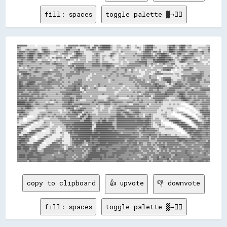
fill: spaces
toggle palette ▓→✊🏽
▓▓▓▓▓▓▓▓▓▓░░░░░░░░  ░░░░░░░░░░░░░░░░░░▒▒▒▒░░░░▒▒░░▓▓▓▓▓▓▓▓▓▓▒▒▓▓▓▓▓▓▒▒▒▒░░░░▓▓▓▓▒▒▓▓████████▒▒░░░░▒▒▒▒░░░░░░▓▓▒▒░░░░▒▒░░░░░░▒▒▓▓██████▒▒░░░░░░░░░░░░▒▒▓▓▓▓██▒▒▒▒▓▓████▒▒▒▒▓▓░░░░░░░░░░░░░░▒▒▒▒
▓▓▒▒░░░░░░░░░░░░░░░░░░░░▒▒▒▒▒▒░░░░░░░░░░░░░░░░▒▒▓▓▓▓██▒▒▒▒░░░░░░░░▒▒▒▒▓▓░░▓▓▓▓░░▓▓▓▓████████▒▒░░░░▒▒▒▒▒▒░░▒▒▓▓▒▒░░░░▒▒▓▓▒▒░░▒▒▓▓██▓▓██▒▒▒▒░░░░░░░░░░▒▒██▓▓▓▓▒▒░░▓▓██▓▓░░▒▒▒▒░░░░░░▒▒▒▒▒▒▒▒▒▒▓▓
▒▒▒▒░░░░▒▒▓▓▒▒▒▒▓▓▓▓░░░░▓▓██▓▓▒▒░░░░░░▒▒▒▒▒▒▒▒▒▒████▒▒▒▒▒▒▒▒▓▓░░░░░░▒▒▒▒▓▓▓▓▒▒░░▒▒▓▓▓▓▓▓▓▓▓▓▒▒░░░░▒▒░░▒▒▒▒▒▒▒▒▒▒░░░░░░░░▒▒░░▒▒██████▓▓░░░░░░▒▒░░░░░░▒▒████▓▓▒▒▒▒▓▓██▓▓▒▒▒▒▒▒▒▒▓▓▓▓░░░░▒▒▒▒▒▒██
▒▒▓▓▓▓▓▓▒▒▒▒▓▓▓▓▓▓▒▒▒▒░░▒▒████▓▓▒▒▒▒▓▓▓▓▒▒▒▒▒▒▓▓▓▓▒▒▒▒▒▒▓▓██▓▓▒▒▒▒░░░░░░░░▒▒▒▒▒▒▒▒▒▒▒▒░░░░░░░░▒▒▒▒▒▒░░▓▓▒▒▒▒▒▒▒▒▒▒▒▒▒▒░░░░▒▒▓▓████▓▓▒▒▓▓▓▓▒▒▓▓░░▒▒▒▒▒▒████▓▓▒▒▓▓▓▓▓▓▓▓▓▓▒▒▓▓▓▓▓▓▓▓▒▒▓▓██▒▒▒▒▓▓
▓▓▓▓▓▓▒▒▒▒▓▓████▓▓▒▒████▓▓▓▓▓▓▓▓▒▒▒▒▒▒▒▒░░▒▒▓▓▓▓▓▓▒▒▒▒░░▒▒████▓▓▒▒░░░░░░░░░░▒▒▓▓▒▒░░░░░░░░░░▓▓▓▓▒▒░░▒▒░░░░▒▒▒▒▒▒▒▒▒▒▓▓▒▒▒▒▒▒▓▓▓▓▓▓▓▓▒▒░░▒▒▓▓▓▓████▓▓▒▒░░▒▒▓▓▒▒▓▓██▒▒▒▒░░▒▒▓▓██▒▒▒▒▒▒▒▒▓▓▒▒▒▒▒▒
▓▓██▓▓▒▒▒▒▓▓████▒▒▒▒▓▓██▒▒▒▒▓▓▒▒░░░░░░▒▒▒▒▒▒░░▒▒▒▒░░░░▒▒▓▓██▓▓▓▓▒▒▒▒░░░░░░▒▒▒▒▓▓▒▒░░▒▒▒▒░░▒▒██▒▒░░░░▒▒▒▒▒▒▒▒▒▒▒▒▒▒▓▓▒▒▓▓▓▓▓▓████████▓▓▒▒▓▓▒▒▓▓██████▓▓▒▒░░░░░░▓▓▒▒▒▒▓▓▓▓▓▓▓▓▓▓▒▒▒▒▒▒▒▒░░▒▒▒▒▒▒
▓▓▓▓▓▓▓▓▒▒▓▓████▒▒▒▒▓▓▓▓▒▒▒▒░░▒▒░░▓▓▒▒██▓▓▓▓▒▒▓▓░░░░▓▓▓▓▓▓▓▓▒▒▒▒▒▒▒▒░░░░░░▒▒▒▒▒▒▒▒░░▒▒░░░░░░▒▒░░░░░░▒▒▒▒▓▓▒▒▒▒▒▒▒▒▒▒▒▒▒▒▒▒▓▓██▓▓▓▓▓▓▓▓▓▓▒▒▓▓██████▓▓▓▓▓▓▒▒░░▒▒▒▒░░▒▒▓▓██▓▓▓▓▒▒▒▒░░░░▒▒░░▒▒▒▒▒▒
▒▒▒▒▓▓▒▒▒▒▓▓▓▓▓▓▒▒▓▓░░░░▒▒▒▒▒▒░░▒▒░░░░▒▒░░▒▒▒▒▒▒▓▓▓▓▒▒▒▒░░▒▒░░▒▒▒▒▒▒░░░░░░▒▒▒▒▓▓▒▒░░▒▒░░░░░░░░▒▒░░░░▒▒▒▒▒▒░░▒▒▒▒▒▒▒▒▒▒▓▓▒▒▓▓▓▓▓▓▒▒▒▒▒▒██▓▓████████▓▓▓▓██▓▓▒▒░░▒▒▒▒████▓▓▒▒▒▒▒▒▓▓▓▓░░▒▒▒▒▒▒▒▒░░
▓▓▓▓▓▓▒▒▒▒▒▒▒▒▓▓▓▓▒▒▒▒▒▒▓▓▓▓▓▓▓▓▒▒▒▒▓▓▒▒▒▒▒▒▒▒▒▒▒▒░░░░░░▒▒▒▒▒▒▒▒▒▒▒▒░░▒▒▒▒▒▒▒▒▓▓▒▒░░▒▒▒▒▒▒░░░░░░░░░░▒▒░░▒▒▒▒░░▒▒▒▒▒▒▓▓▓▓████████▒▒▒▒▒▒▓▓████████████▓▓▒▒▒▒▒▒░░░░▓▓██▓▓▒▒▒▒▒▒▒▒▓▓▓▓▓▓▒▒░░░░░░▒▒
▒▒▓▓▓▓▒▒▒▒▒▒▒▒▒▒▒▒▒▒▒▒▓▓▒▒▒▒▓▓▓▓▒▒▓▓████▓▓▓▓▒▒▒▒▒▒░░▒▒▓▓▓▓▓▓▓▓▓▓▓▓▒▒▒▒▒▒▒▒▓▓▓▓▓▓▓▓▒▒▓▓▓▓▓▓▓▓▓▓▒▒▒▒▒▒▒▒░░▒▒▒▒▒▒▓▓▓▓▓▓▓▓▓▓▓▓▓▓▓▓██▒▒▒▒▓▓▒▒▒▒░░▒▒▒▒▓▓▒▒▒▒▒▒▓▓▓▓░░░░░░░░░░░░▓▓▒▒▒▒░░▒▒▒▒▒▒▒▒░░▒▒░░
▒▒▓▓▒▒▒▒▒▒▓▓▒▒▒▒▒▒▒▒▒▒▒▒▒▒▒▒▒▒▒▒▒▒▒▒▒▒▓▓▓▓▓▓▓▓▒▒▒▒▓▓▓▓██▒▒▓▓▓▓▓▓▓▓▒▒▒▒▒▒▒▒▓▓▓▓▓▓▓▓▒▒▓▓▓▓████▓▓▓▓░░░░▒▒▒▒▒▒▒▒▓▓▓▓▓▓▓▓▓▓▓▓▓▓▒▒▒▒▓▓▒▒░░▒▒░░▒▒▒▒▒▒▒▒░░░░▒▒▒▒▒▒░░▒▒░░░░▒▒░░▒▒▒▒▒▒▒▒▒▒▒▒▒▒▒▒▒▒▒▒▒▒▒▒
▒▒░░░░▒▒░░▒▒▒▒▓▓▒▒▓▓▓▓▓▓▒▒▒▒▒▒▒▒▒▒▒▒▒▒▓▓▓▓▓▓▒▒▒▒▒▒▒▒▓▓▒▒▓▓████████▓▓▒▒▒▒▒▒▒▒▒▒▒▒▒▒▒▒▒▒▒▒▓▓▓▓▒▒▒▒▒▒▓▓▒▒▓▓▓▓▓▓▓▓▓▓▓▓▓▓▒▒▒▒▒▒▒▒▒▒▒▒▒▒▒▒░░▒▒▒▒▒▒▒▒▒▒▓▓▓▓▓▓▓▓▓▓▒▒░░▒▒░░▒▒▒▒▒▒▒▒██▓▓░░▒▒▒▒▒▒▒▒▒▒▒▒▒▒
▓▓▒▒▒▒▒▒▒▒▒▒▓▓▒▒▒▒▓▓▒▒▒▒▒▒▒▒▒▒▒▒░░▒▒▓▓▓▓▒▒▒▒▓▓▒▒▒▒▒▒▒▒▒▒▓▓▓▓██▓▓▓▓▓▓▓▓▓▓▒▒▒▒▒▒▒▒▒▒▓▓▒▒▒▒▓▓▒▒▒▒▒▒▒▒▓▓▒▒▒▒▒▒██▒▒░░▓▓▒▒░░▒▒░░▒▒▒▒░░▒▒▒▒▒▒▒▒▒▒░░░░▒▒▓▓▓▓██▓▓░░░░  ░░░░░░▓▓▓▓▓▓▓▓▒▒░░░░▒▒▒▒▒▒▒▒▒▒▒▒
▒▒▓▓▓▓▓▓▓▓▒▒▒▒▒▒▓▓██▓▓▒▒▒▒▓▓▓▓██▓▓▓▓▓▓▓▓▓▓▒▒▒▒▒▒▒▒▒▒▓▓▓▓▒▒▓▓▓▓▒▒▓▓▒▒▒▒▒▒▒▒▒▒▒▒▒▒▒▒▒▒▒▒▒▒▒▒▒▒▒▒▓▓▓▓▒▒▒▒▒▒▒▒▓▓▒▒▒▒▓▓▒▒▒▒▒▒░░░░░░▒▒▒▒▒▒░░░░▒▒▓▓▒▒░░░░░░░░░░  ░░░░░░░░▒▒▒▒▒▒▒▒▒▒▒▒▒▒▒▒▒▒▓▓▓▓▒▒▒▒▒▒
▒▒░░▓▓██████▓▓▒▒▒▒▒▒▒▒▒▒▓▓████▓▓▓▓▒▒▒▒▓▓▓▓▓▓▒▒▒▒▓▓▓▓▓▓▓▓▓▓▓▓▓▓▒▒▒▒▒▒▒▒▒▒░░▒▒░░▒▒▒▒▒▒▒▒▒▒▒▒▒▒▓▓▒▒▒▒▓▓▒▒▓▓▓▓▒▒▒▒▒▒▒▒▒▒▒▒▒▒▒▒░░░░▒▒▒▒░░░░▒▒▓▓▓▓▓▓▓▓▒▒▒▒▒▒▒▒▒▒░░▒▒▒▒░░░░▒▒▒▒▒▒▒▒▓▓▓▓▓▓▓▓██▓▓▒▒▒▒▒▒
▓▓▒▒▒▒▓▓▓▓▒▒▓▓▒▒▓▓▒▒▒▒▒▒▓▓▓▓▓▓▒▒▒▒▒▒▓▓▓▓▓▓▓▓▒▒▒▒▓▓▓▓▓▓▒▒▒▒▒▒▒▒▒▒▒▒▒▒▒▒░░░░▒▒▒▒▒▒▒▒▒▒░░▒▒▒▒▓▓▒▒▒▒▒▒▓▓▒▒▒▒▓▓▓▓▓▓▓▓▒▒▓▓▒▒░░░░░░▒▒▒▒▒▒▓▓▒▒▒▒▒▒░░░░  ░░░░░░░░░░░░░░▒▒░░▓▓▓▓▓▓▓▓▓▓▓▓▓▓██████▓▓▒▒▒▒▓▓
▓▓▒▒▓▓▓▓▓▓▒▒▓▓▓▓▓▓▓▓▓▓▓▓▓▓▒▒▒▒▓▓▓▓▒▒▒▒▒▒▒▒▓▓▓▓▒▒▒▒▓▓▒▒▒▒▒▒▒▒▒▒▒▒▒▒▒▒░░░░▒▒▒▒▒▒▒▒▒▒▒▒▒▒▓▓▒▒▒▒▒▒▒▒▒▒▒▒▒▒▒▒▒▒▒▒▒▒▓▓▓▓▓▓▓▓▒▒▒▒▒▒▒▒▒▒▒▒▓▓▒▒▒▒▒▒  ░░▒▒▓▓▓▓▓▓▓▓░░░░░░░░░░▒▒▓▓▒▒▓▓▓▓████▓▓████▒▒▒▒▒▒▒▒
▓▓▓▓▓▓▓▓▓▓▓▓▓▓▓▓▓▓▓▓▓▓▓▓▓▓▓▓▒▒▓▓▓▓██▓▓▒▒▓▓▓▓▒▒▒▒▒▒▒▒▒▒▒▒▒▒▒▒▓▓▓▓▒▒▒▒░░▒▒░░▒▒▒▒▒▒▒▒▒▒▒▒▒▒▒▒░░▒▒▓▓▒▒▒▒▒▒▒▒▒▒▒▒▒▒▓▓▓▓▒▒▓▓▓▓▓▓▒▒▓▓▒▒▒▒▒▒▓▓▓▓▓▓▒▒░░▒▒▓▓██████▒▒░░░░▒▒▒▒▒▒▓▓▒▒▓▓▓▓████▒▒▓▓▓▓▒▒▓▓▒▒▒▒
▓▓██▓▓▒▒▒▒▓▓██████▒▒▒▒▒▒▓▓▓▓▓▓████▓▓▓▓▓▓▓▓▒▒▓▓▒▒▒▒▓▓▒▒▒▒▓▓▓▓▓▓▓▓▒▒▒▒▒▒▒▒▒▒▒▒▒▒▒▒▒▒▒▒▒▒▒▒▒▒░░▒▒▒▒▒▒▒▒▒▒▒▒▒▒▒▒▒▒▒▒▒▒▓▓▒▒▓▓▓▓▓▓▓▓▒▒░░▒▒▓▓▓▓▒▒▒▒▒▒▒▒▒▒▒▒████▒▒▒▒▒▒▓▓▓▓▒▒▒▒▒▒▓▓▓▓▓▓▓▓▓▓██▒▒▒▒▓▓▓▓▓▓
▓▓██▓▓▒▒▓▓██████▓▓▒▒▓▓▓▓▓▓▓▓▓▓██▓▓▓▓▓▓▓▓▓▓▓▓▒▒▒▒▒▒▒▒▒▒▓▓▓▓▓▓██▓▓▒▒▒▒▒▒▒▒▒▒▒▒▒▒▒▒▓▓▒▒▒▒▒▒▒▒▒▒▒▒▒▒▒▒▒▒▓▓▓▓▒▒▒▒▒▒▒▒▒▒▒▒▓▓▒▒▓▓▓▓▓▓▓▓▓▓▓▓▒▒▓▓██▓▓▒▒▒▒▒▒░░░░▓▓░░▒▒██▓▓▓▓▓▓▒▒▓▓▒▒▓▓▓▓▓▓▓▓▓▓▒▒▒▒▒▒▒▒▒▒
▓▓████▓▓▓▓██▓▓▓▓▓▓▓▓▓▓▒▒▓▓▓▓▓▓▓▓▓▓▒▒▒▒▒▒▓▓▒▒▓▓▒▒▒▒▓▓▓▓▓▓██▓▓▓▓▓▓▒▒▓▓▓▓▒▒▒▒▒▒░░▒▒▓▓▒▒▒▒▓▓▒▒▒▒▒▒▒▒▒▒▒▒▒▒▒▒░░▒▒▒▒▒▒▒▒▒▒▓▓▓▓▒▒▓▓▓▓▓▓▓▓▓▓▓▓▓▓██▓▓██▓▓▓▓▒▒░░░░▒▒▓▓▓▓▓▓██▓▓▓▓▒▒▒▒▓▓▓▓▓▓▓▓▓▓▓▓▒▒▒▒▒▒░░
▓▓██▓▓▓▓▓▓▓▓▓▓▓▓▓▓▓▓▓▓▒▒▒▒▓▓▓▓▓▓▓▓▓▓▒▒▒▒▒▒▓▓▒▒▓▓▓▓▓▓▓▓▓▓██▓▓▓▓░░▓▓▓▓▒▒░░▒▒▒▒▓▓▒▒░░░░░░░░▒▒▒▒▒▒░░▒▒▒▒▒▒░░▒▒▒▒░░▒▒▒▒▒▒▒▒▓▓▒▒▒▒▒▒▓▓▒▒▓▓▓▓▓▓▓▓██▓▓▓▓▒▒▒▒▒▒▓▓▓▓▓▓▓▓▓▓▓▓▒▒▒▒▓▓▓▓▒▒░░▒▒▓▓▒▒▓▓▓▓▓▓▓▓▓▓
▓▓▓▓▓▓▓▓▒▒▓▓▓▓▓▓▓▓██▓▓▓▓▓▓▓▓▒▒▓▓▒▒▒▒▒▒▒▒▒▒▒▒▒▒▒▒▓▓▓▓▓▓████▓▓▓▓░░░░▓▓▒▒▒▒▒▒▒▒▒▒▒▒░░░░░░░░▒▒▒▒▒▒▒▒▒▒▒▒░░▒▒▒▒▒▒▒▒░░▒▒▒▒▒▒▒▒▒▒▒▒▒▒▒▒▒▒▓▓▓▓▒▒▒▒▓▓▒▒▒▒▒▒▒▒▓▓▓▓▓▓▓▓▒▒▒▒▒▒▒▒▒▒▓▓▒▒▒▒██▒▒▒▒▒▒▓▓████████
▓▓▓▓▓▓▒▒▒▒▒▒▓▓▒▒▓▓▓▓▓▓▒▒▒▒▒▒▒▒▒▒▒▒▒▒▒▒▒▒▒▒▓▓▓▓▓▓▓▓▓▓▓▓▓▓▓▓▓▓▓▓▓▓▒▒░░▒▒▒▒▒▒▒▒▒▒▒▒▒▒▒▒▒▒▒▒▒▒▒▒▒▒▒▒░░░░▒▒▒▒▒▒▒▒▒▒▒▒▒▒▓▓▒▒▓▓▓▓▒▒▒▒▓▓▓▓▓▓▓▓▓▓▓▓▓▓▓▓▒▒▒▒▓▓▓▓▓▓▓▓▓▓▒▒▓▓▓▓▓▓▓▓▒▒▓▓▓▓▓▓▓▓▓▓▓▓▓▓▓▓▓▓▒▒▒▒
▓▓▒▒▓▓▓▓▓▓▓▓▒▒▓▓▓▓▓▓▓▓▒▒▓▓▓▓▒▒▒▒▒▒▒▒▒▒▓▓▒▒▒▒▓▓▓▓██████▓▓▓▓▓▓▓▓▒▒▒▒▒▒▒▒▒▒▒▒▒▒▒▒▒▒▒▒▒▒▓▓▒▒▒▒▒▒▒▒▒▒░░▒▒▒▒▒▒▒▒▒▒▒▒▒▒▒▒▒▒▒▒▒▒░░▒▒▓▓▓▓▓▓▒▒▒▒▒▒▓▓▓▓▓▓▓▓▓▓██▓▓▓▓▓▓▒▒▒▒▒▒████▓▓▒▒▓▓▓▓▓▓▓▓▓▓▓▓▓▓▓▓▓▓▒▒▒▒
▓▓▓▓▓▓▓▓▓▓▓▓▓▓▓▓▒▒▒▒▓▓▒▒▓▓▒▒▓▓▒▒▒▒▒▒▒▒▒▒▒▒▒▒▒▒▓▓▓▓▓▓▒▒▒▒▒▒▓▓▓▓▓▓▒▒▒▒▒▒▒▒░░▒▒▒▒▒▒░░░░░░░░░░▒▒▒▒▒▒▒▒▓▓▒▒▒▒▒▒▒▒▓▓▒▒▓▓▒▒▒▒▓▓▓▓▓▓▒▒▓▓▓▓▓▓░░▒▒▓▓▓▓▓▓▓▓▓▓▓▓▓▓▒▒▒▒▒▒▒▒▓▓▓▓██▓▓▒▒▒▒▓▓▒▒▓▓▒▒▓▓▓▓▓▓▓▓▓▓▒▒
▓▓▒▒▓▓▒▒▓▓▒▒▓▓▓▓▓▓▓▓▓▓▓▓▓▓▒▒▒▒▒▒▒▒▒▒▒▒▒▒▒▒▒▒▓▓▓▓▓▓▓▓██▓▓▒▒▓▓▓▓▓▓▒▒▒▒▒▒▒▒▒▒▒▒▒▒▒▒░░░░░░░░▒▒▓▓▒▒▒▒▒▒▒▒░░░░░░░░░░▒▒▒▒▒▒▒▒▓▓▒▒▒▒▒▒▒▒▒▒░░▒▒▓▓▓▓▓▓▓▓▓▓▓▓▒▒░░░░░░░░▒▒▒▒▓▓████▓▓▓▓▓▓▒▒▓▓▒▒▓▓▓▓▓▓▓▓▓▓▓▓
▓▓▓▓▓▓▓▓▓▓▒▒██▓▓▓▓▒▒▒▒▒▒▒▒▒▒▒▒▒▒▓▓▒▒▓▓▒▒▒▒▒▒▓▓▓▓▓▓▓▓██▓▓▒▒▓▓▒▒░░░░░░▒▒▒▒▒▒▒▒▓▓▒▒▒▒▒▒▒▒░░▒▒▓▓▓▓▓▓▒▒▒▒▒▒▒▒▒▒▒▒▒▒▒▒▒▒▓▓▒▒▓▓▒▒▓▓▒▒▒▒▒▒▒▒▒▒▒▒▓▓▓▓▓▓▓▓▒▒▒▒▒▒░░▒▒▒▒▒▒▒▒▒▒▓▓████▓▓▒▒▒▒▓▓▓▓▓▓▒▒▓▓▒▒▓▓▓▓
████████▓▓▓▓▓▓▓▓▒▒▓▓▒▒▒▒▒▒▒▒░░▒▒░░░░▒▒▓▓▒▒▒▒▒▒▓▓▓▓████▓▓▒▒▒▒▒▒▒▒▒▒▒▒▒▒▒▒▒▒▓▓▒▒▒▒▓▓▓▓▓▓▓▓▓▓▓▓▒▒▓▓▓▓▓▓▓▓▓▓▒▒▒▒▓▓▓▓▓▓▒▒▒▒▒▒▓▓▓▓▒▒▒▒▒▒▒▒▒▒▒▒▓▓▒▒▓▓▒▒░░░░░░░░░░░░░░░░░░░░░░▒▒▒▒▒▒▓▓▓▓▒▒▒▒▒▒▓▓▓▓▓▓▓▓
████████▓▓██▓▓▒▒▒▒▓▓▓▓▒▒▒▒▒▒▓▓▓▓▓▓▓▓▒▒▒▒▒▒▒▒▓▓▓▓▓▓██▓▓▒▒▓▓▓▓▓▓██▓▓▓▓▓▓▓▓▒▒▒▒▒▒▓▓▒▒▒▒▒▒▓▓▓▓▓▓▒▒▒▒▓▓▒▒▒▒▒▒▒▒▒▒▒▒░░░░▓▓▓▓▓▓▒▒▒▒▒▒▒▒▓▓░░▒▒▒▒▒▒▒▒▒▒▒▒░░░░░░▒▒░░▒▒░░▒▒░░      ░░▓▓▓▓▒▒▓▓▒▒▓▓▓▓▓▓▓▓▓▓
▓▓▓▓▓▓▓▓██████▓▓▒▒▒▒▒▒▒▒▒▒▓▓▓▓▒▒▒▒▒▒▒▒▒▒▒▒▒▒▓▓▓▓▓▓▓▓▓▓██▓▓▓▓▒▒░░▒▒▒▒▒▒▒▒▒▒▒▒▒▒░░▒▒░░░░▒▒▒▒▒▒░░▒▒▒▒▒▒▓▓▓▓▓▓██▓▓▓▓▓▓▓▓▓▓▓▓▓▓▓▓▓▓▒▒░░▒▒▒▒▒▒▒▒▒▒▒▒░░░░░░░░░░░░░░░░░░░░░░░░      ░░▓▓▒▒▒▒▒▒▓▓▓▓▓▓▒▒
▒▒▒▒▓▓▒▒▓▓██▓▓▒▒▒▒░░▒▒▒▒▒▒▒▒▓▓▒▒▒▒▒▒▒▒▒▒▒▒▒▒▒▒▒▒▓▓██▓▓▓▓░░▒▒▒▒▓▓▓▓▓▓▒▒▒▒▒▒░░░░▒▒▒▒░░░░▒▒▒▒░░░░▒▒▒▒▓▓▓▓▒▒▒▒▓▓▓▓▓▓▓▓▓▓▓▓▓▓▒▒▓▓▓▓▒▒▒▒▒▒▒▒▒▒▒▒▒▒░░░░░░░░▒▒▒▒▒▒░░░░        ░░░░    ░░▒▒▒▒▒▒▓▓▓▓▓▓▒▒
▓▓▓▓▓▓▓▓▒▒▒▒▒▒▒▒░░░░░░░░░░░░▒▒▒▒▒▒▒▒▒▒▒▒░░░░▒▒░░▒▒▒▒▓▓██▓▓▓▓████▓▓▒▒▒▒▒▒▒▒▒▒░░░░▒▒░░▒▒▒▒▒▒░░▒▒▒▒▒▒▓▓▓▓██▓▓▒▒░░▒▒▓▓▓▓▓▓▓▓▒▒▒▒▒▒▒▒▒▒▒▒▒▒▒▒▒▒░░░░▒▒░░░░░░░░▒▒░░░░░░          ░░░░  ░░▒▒████▓▓██▓▓
▓▓▓▓██▓▓▒▒▒▒░░░░░░░░░░▒▒▒▒▒▒▒▒▓▓▓▓▒▒▒▒▒▒▒▒░░▒▒▒▒▒▒▓▓▒▒▓▓██▓▓▓▓▓▓░░▒▒▓▓▒▒▒▒░░░░░░▒▒▒▒▒▒▒▒▒▒░░▒▒▒▒▒▒▓▓▓▓▒▒▓▓████▒▒▒▒▓▓████▓▓▒▒▒▒▒▒▒▒▒▒▒▒▒▒▒▒░░░░░░░░▒▒░░░░░░  ░░▒▒▒▒▒▒░░      ░░░░  ░░▓▓████████
░░▓▓▒▒▓▓▓▓▒▒░░░░░░░░▒▒▒▒▓▓▓▓▒▒▒▒▒▒▒▒▓▓▒▒▒▒▒▒▒▒▒▒▓▓▓▓▓▓▓▓▓▓██▒▒░░▓▓██▒▒▓▓▒▒▒▒▒▒░░▒▒▒▒▒▒▒▒▒▒▒▒▒▒▒▒▒▒████▓▓▒▒▓▓████▓▓▓▓▓▓▓▓▒▒▒▒░░▒▒▒▒▓▓▒▒░░░░░░░░▒▒▒▒▒▒░░░░          ▒▒▓▓▓▓░░      ▒▒░░░░▓▓██████
▒▒▓▓▓▓▒▒▒▒      ░░░░▓▓▒▒▓▓▒▒▒▒▓▓▒▒▓▓▒▒▓▓▓▓▓▓▒▒▓▓▒▒▓▓▓▓▓▓▓▓▒▒░░▓▓██▒▒▒▒██▓▓▒▒▒▒▒▒▒▒▒▒▒▒▒▒▒▒▒▒▓▓▓▓▓▓████████▒▒▓▓████▓▓▒▒▓▓▒▒▒▒░░▓▓▓▓▓▓▒▒░░░░░░░░░░▒▒▒▒░░░░░░░░        ░░▓▓██▓▓░░    ▒▒▒▒▒▒██▓▓▓▓
▓▓▒▒▒▒    ░░░░░░░░▒▒▓▓▒▒▒▒░░░░░░▒▒▒▒▒▒▒▒▓▓▓▓▓▓▓▓▒▒▒▒▓▓▓▓▓▓▓▓▓▓██▒▒▒▒████▓▓▒▒▒▒▒▒▒▒▓▓▒▒▓▓▒▒▓▓▓▓▓▓▒▒████████████████████████▓▓▓▓▓▓██▓▓▒▒░░▒▒▒▒░░░░░░▒▒▓▓▒▒▒▒▒▒▒▒░░        ░░████▒▒  ░░▒▒▓▓▓▓▒▒▓▓
▒▒░░░░    ░░░░▒▒▓▓▓▓▒▒░░░░▒▒▒▒▒▒▒▒▒▒▒▒▒▒▒▒▓▓▓▓▓▓▓▓▓▓▓▓▓▓▓▓▓▓▓▓▒▒▒▒██████▓▓▒▒▒▒▒▒▓▓▒▒████▒▒▓▓▓▓▓▓▒▒██████████████████▓▓██████▓▓████▓▓▒▒▒▒▒▒▒▒▒▒  ░░░░░░▓▓████████▓▓░░        ▓▓████░░░░▒▒▓▓▓▓██
▒▒░░░░░░░░▒▒▓▓▓▓░░  ░░░░░░▓▓▒▒▒▒░░▒▒▒▒▒▒▒▒▒▒▓▓▓▓▓▓▓▓▓▓▓▓██████████████████░░▒▒▓▓██▓▓██████████▒▒▒▒████████████████████████████████▓▓▒▒░░▒▒▒▒▒▒░░        ░░▓▓████▓▓██▓▓░░    ░░▓▓████▓▓▒▒▓▓████
░░░░▒▒▒▒▓▓▓▓▒▒  ░░░░░░░░▒▒▒▒▒▒▒▒░░░░▒▒▒▒▒▒▒▒▒▒▓▓████▓▓████████████████████▒▒░░████████████████▒▒▒▒██████████████████████████▓▓████▓▓▒▒░░░░▒▒▓▓░░░░          ░░▓▓████████▒▒    ░░▓▓██▓▓▓▓██████
██▓▓▓▓▓▓▒▒░░  ░░░░░░░░▒▒▒▒▓▓▓▓▒▒░░▒▒▒▒▒▒░░▒▒▒▒▒▒██▓▓██▓▓██████████████████░░░░██████████████████▒▒████████████████████▓▓▓▓▓▓████▓▓▓▓▒▒░░░░░░▒▒▒▒▒▒░░░░░░        ▒▒██████████░░░░░░▓▓▓▓▓▓████▓▓
▓▓▓▓██░░    ░░░░░░▓▓▓▓▓▓▓▓▒▒░░░░▒▒▒▒▒▒░░░░░░▒▒▒▒▓▓▓▓▓▓██████▓▓██████████▓▓░░▓▓████████████▓▓▓▓██▒▒▓▓▓▓▓▓▓▓██████████▓▓▓▓▒▒▓▓██▓▓██▓▓▓▓▓▓▒▒▒▒░░░░░░▒▒▒▒▒▒▒▒░░      ░░████▓▓██████▒▒▓▓██▓▓▓▓██▓▓
▓▓▓▓▒▒░░░░  ░░▓▓▓▓▓▓██▓▓    ░░░░▒▒▓▓▒▒░░░░░░▒▒▒▒▓▓▓▓██▓▓██████████████████▒▒▓▓████████████████▓▓██▓▓▓▓▓▓▓▓▓▓▓▓▓▓▓▓▓▓▓▓▒▒▓▓▓▓██▓▓▓▓▓▓▓▓▓▓▓▓▒▒░░░░░░░░░░░░░░░░░░      ░░▓▓▓▓████▓▓██████▓▓▓▓▓▓▓▓
▓▓▓▓░░░░░░▒▒██████▒▒░░░░░░░░░░░░▒▒▓▓▒▒░░░░▓▓▒▒░░░░▓▓██▓▓██████████████████▓▓████▓▓██████████████████▓▓▒▒▓▓▓▓▓▓▓▓▓▓██▓▓▓▓▒▒▓▓▓▓▓▓▓▓▓▓▓▓▓▓▒▒▒▒▒▒░░░░░░░░░░░░░░░░░░░░    ░░████▓▓██████▓▓▓▓▓▓██▓▓
▓▓░░░░▓▓██▓▓▓▓▓▓▒▒░░░░░░░░░░▒▒▒▒▓▓░░░░░░░░░░▒▒░░░░░░▓▓▓▓▓▓▓▓████████████████████████████████████████████████████▓▓▓▓▓▓▓▓▒▒▒▒▓▓▓▓▓▓██▓▓▓▓▓▓▒▒▓▓▒▒▒▒▓▓▒▒▒▒░░░░▒▒░░░░░░░░░░░░▓▓▓▓████████▓▓▓▓██▓▓
▓▓██▓▓▓▓██▓▓▓▓░░    ░░░░░░▓▓██▒▒░░░░░░░░░░▒▒▒▒░░░░░░▓▓██████████████████▓▓██████▓▓████████████████▓▓██████████████████▓▓▒▒▓▓▓▓▓▓██▒▒▓▓▓▓▓▓▒▒▓▓▓▓▓▓▓▓▓▓▓▓▓▓▓▓▓▓▓▓▒▒▒▒▒▒▒▒░░▒▒██▓▓▓▓████▓▓▓▓▓▓▓▓
▓▓▓▓████▓▓▓▓░░░░░░  ░░▒▒██▓▓░░░░░░░░░░▒▒▒▒▓▓░░░░░░░░▒▒██▓▓██▓▓██████████▓▓██▓▓▓▓██████████████████████████▓▓▓▓██████▓▓▓▓▓▓▓▓▓▓▓▓▓▓▒▒▓▓▓▓▒▒▓▓▓▓▓▓▓▓▓▓▓▓▓▓▓▓▓▓▓▓████████▓▓▓▓▓▓████▓▓▓▓██▓▓▓▓▓▓▓▓
▓▓██████▓▓▓▓░░░░░░░░▓▓████░░░░░░░░░░▒▒▓▓██▓▓▒▒░░░░░░▒▒▓▓██████████▒▒████▓▓▓▓▓▓▓▓██████████████████████████▒▒██████▓▓██▓▓▓▓▓▓▓▓▓▓▓▓▒▒▒▒▒▒▒▒▓▓▓▓▓▓▓▓▓▓▓▓▓▓▓▓▓▓▒▒▓▓██▓▓▓▓██▓▓▓▓▓▓▓▓████▓▓▓▓▓▓▒▒██
▓▓██▓▓▓▓▓▓░░░░░░▓▓██████░░  ░░░░░░████▓▓▒▒▓▓░░░░░░░░▒▒▓▓████████▓▓▒▒▒▒▓▓▓▓██▓▓▓▓▓▓██████▓▓██████████▓▓██▓▓▓▓▓▓██▓▓████▒▒██▓▓▒▒▒▒▓▓▓▓▒▒▒▒▓▓▒▒▓▓▒▒▓▓▒▒▓▓▓▓▓▓▓▓▓▓▓▓▒▒▒▒▓▓▓▓▓▓▓▓▓▓▓▓▒▒▓▓▓▓▓▓▓▓████
▓▓▓▓████▓▓▓▓▓▓▓▓██████░░░░░░░░▒▒██████████▓▓▓▓▒▒▒▒░░▒▒▓▓▓▓██▓▓▓▓▒▒▒▒░░▓▓▓▓▓▓▓▓████████████████▓▓▓▓▓▓▓▓▓▓▓▓▓▓██▓▓▓▓████▓▓▓▓▓▓▒▒▒▒▓▓▓▓▒▒▓▓▒▒▓▓▓▓▓▓▓▓▒▒▓▓▓▓▓▓▓▓▓▓▓▓▓▓▒▒▒▒▓▓▓▓▓▓▒▒▓▓▓▓▓▓▓▓▓▓██████
████▓▓██████▓▓▓▓████▒▒░░░░░░▓▓████████████▓▓▒▒░░▒▒▓▓▓▓▓▓▒▒▓▓▓▓▒▒▓▓▓▓▓▓▓▓▓▓██████▓▓▓▓▓▓▓▓██▓▓▓▓▓▓▓▓▓▓▓▓████████▓▓██▓▓▓▓▓▓▒▒▓▓▓▓▓▓▓▓▓▓▓▓▒▒▒▒▒▒▓▓▓▓██▓▓▓▓▓▓▓▓▒▒▓▓▒▒▓▓▓▓▓▓▒▒▓▓▓▓▓▓▓▓▓▓▓▓▒▒▓▓██████
████▓▓██████▒▒▓▓▓▓██░░░░▒▒██████████▓▓▓▓▓▓▓▓▓▓░░▒▒████▓▓▓▓▓▓▓▓▓▓▓▓▒▒▓▓▒▒▓▓████▓▓▒▒██▓▓▓▓▓▓▓▓▓▓████▓▓▓▓██████▓▓▓▓▓▓▓▓██▓▓▒▒▓▓▓▓▓▓▒▒▓▓▓▓▓▓▒▒░░▒▒▓▓▓▓▓▓▒▒▓▓▓▓▓▓▓▓▓▓▓▓▓▓▓▓▓▓▓▓▓▓▒▒▓▓▓▓▓▓▓▓▒▒▓▓▓▓▓▓
▓▓▓▓▓▓▓▓██▓▓▓▓██████▒▒▒▒▒▒██████████████▓▓████▓▓██▓▓▓▓██▓▓▓▓▓▓▓▓▒▒▓▓
copy to clipboard
👍 upvote
👎 downvote
fill: spaces
toggle palette ▓→✊🏽