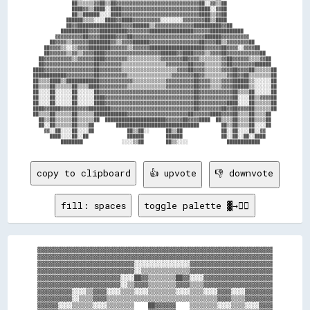
              ██▒▒▒▒▒▒▓▓██▒▒██▓▓▓▓▓▓▓▓▓▓▓▓▓▓▓▓▓▓▓▓▓▓▓▓▓▓▓▓▓▓██░░▓▓▒▒██                  

              ████▓▓▒▒████░░████▓▓▓▓▓▓▓▓▓▓▓▓▓▓▓▓▓▓▓▓▓▓▓▓▓▓▓▓████░░▓▓██                  

              ██▒▒██████░░░░████▓▓▓▓▓▓▓▓▓▓▓▓▓▓▓▓▓▓▓▓▓▓▓▓▓▓▓▓████▒▒▓▓██                  

            ██████▒▒▒▒░░░░████▓▓████▓▓▓▓▓▓▓▓▓▓░░░░░░░░▓▓▓▓▓▓▓▓██▒▒████                  

            ██▓▓████████████████▓▓▓▓██████▒▒▓▓▓▓▓▓▓▓▓▓▓▓▓▓██████████▓▓██                

          ██████████▓▓▓▓██████████▓▓▓▓▓▓▓▓████████████████▓▓▓▓▓▓████████████            

        ▓▓▓▓▓▓▓▓▓▓██▓▓▓▓██████▓▓▓▓██▓▓▓▓▓▓▓▓▓▓▓▓▓▓▓▓▓▓▓▓▓▓▓▓▓▓██████▓▓▓▓▓▓▓▓▓▓          

      ██▓▓▓▓▒▒▓▓▓▓▓▓████████▓▓▒▒▓▓▓▓██████▓▓▓▓▓▓▓▓▓▓▓▓▓▓▓▓▓▓██▓▓▓▓██▒▒▓▓▓▓▓▓▓▓██        

    ██▓▓▓▓▒▒░░▒▒▓▓▓▓████████▓▓▓▓▓▓▒▒▓▓▓▓▓▓████████████████████▓▓▓▓▓▓██▓▓▓▓░░▓▓▓▓██      

    ██▓▓▓▓▓▓▒▒▓▓▒▒▓▓▓▓████▓▓▓▓▓▓▓▓▓▓▓▓▓▓▓▓▓▓▓▓██████▓▓████▓▓▓▓▒▒▓▓▓▓██▓▓▓▓▓▓▓▓▓▓▓▓██    

  ██▓▓▓▓▓▓▓▓▓▓▒▒▓▓▓▓▓▓████▓▓▓▓▓▓▓▓▒▒▒▒▒▒▒▒▒▒▒▒▓▓▓▓▓▓▓▓██▓▓▓▓▒▒▒▒▒▒▒▒▓▓██▓▓▓▓▓▓▒▒▒▒▓▓██  

  ██▓▓▓▓▓▓▓▓▓▓▓▓▓▓▓▓▓▓██▓▓▓▓▓▓▓▓▒▒▒▒▒▒▒▒▒▒▒▒▒▒▒▒▓▓▓▓▓▓▓▓██▓▓▓▓▒▒▒▒▒▒▓▓██▓▓▓▓▓▓▓▓██████  

████▓▓▓▓▓▓▓▓▓▓▓▓▓▓▓▓▓▓██▓▓▓▓▓▓▓▓▒▒▒▒▒▒▒▒▒▒▒▒▒▒▒▒▒▒▒▒▓▓▓▓██▓▓▓▓▒▒▒▒▒▒▓▓▓▓██▓▓▓▓██▒▒▒▒▒▒██

████████████▓▓▓▓▓▓▓▓▓▓██▓▓▓▓▓▓▓▓▓▓▒▒▒▒▒▒▒▒▒▒▒▒▒▒▒▒▓▓▓▓▓▓▓▓██▓▓▒▒▒▒▒▒▒▒▓▓██▓▓██▒▒▒▒▒▒▒▒██

██▒▒▒▒████▒▒████████████▓▓▓▓▓▓▓▓▓▓▓▓▒▒▒▒▒▒▒▒▒▒▒▒▓▓▓▓▓▓▓▓▓▓██▓▓▓▓▒▒▒▒▓▓▓▓██████▒▒░░░░░░██

██▒▒▒▒██▒▒▒▒▒▒██▒▒▒▒████▓▓▓▓▓▓▓▓▓▓▒▒▒▒▒▒▒▒▒▒▒▒▒▒▓▓▓▓▓▓▓▓▓▓██▓▓▓▓▒▒▒▒▓▓▓▓██████▒▒░░░░░░██

██░░░░██░░░░░░██░░░░░░██▓▓▓▓▓▓▓▓▓▓▓▓▓▓▓▓▓▓▓▓▓▓▓▓▓▓▓▓▓▓▓▓▓▓██▓▓▓▓▓▓▓▓▓▓▓▓██▒▒▒▒██░░░░░░██

██░░░░██░░░░░░██░░░░░░████▓▓▓▓▓▓▓▓▓▓▓▓▓▓▓▓▓▓▓▓▓▓▓▓▓▓▓▓▓▓▓▓██▓▓▓▓▓▓▓▓▓▓▓▓██░░░░██▒▒▓▓▓▓██

██░░░░██░░░░░░██░░░░░░████▓▓▓▓▓▓▓▓▓▓▓▓▓▓▓▓▓▓▓▓▓▓▓▓▓▓▓▓▓▓▓▓██▓▓▓▓▓▓▓▓▓▓████░░░░██▒▒▒▒▒▒██

████▓▓████▓▓▓▓██▓▓▓▓████████▓▓▓▓▓▓▓▓▓▓▓▓▓▓▓▓▓▓▓▓▓▓▓▓▓▓▓▓▓▓██▓▓▓▓▓▓▓▓██▓▓██▓▓▓▓██▒▒▒▒▒▒██

██▒▒▒▒██▒▒▒▒▒▒██▒▒▒▒▒▒████████████▓▓▓▓▓▓▓▓▓▓▓▓▓▓▓▓▓▓▓▓▓▓██▓▓▓▓▓▓████▓▓▓▓██▒▒▒▒██▒▒▒▒██  

  ██▒▒██▒▒▒▒▒▒██▒▒▒▒▒▒██  ██████████████████████▓▓▓▓▓▓██▓▓▓▓████  ██▒▒▒▒██▒▒▒▒██▒▒▒▒██  

  ██░░██▒▒▒▒▒▒██▒▒▒▒██        ██████████████████████████████        ██▒▒██▒▒▒▒██░░░░██  

    ▓▓░░██░░░░██░░░░██            ██▒▒██░░      ██▒▒██              ██░░██░░░░██░░▓▓    

      ████░░░░██░░██              ██████        ██████              ██░░██░░██░░████    

copy to clipboard
👍 upvote
👎 downvote
fill: spaces
toggle palette ▓→✊🏽
▓▓▓▓▓▓▓▓▓▓▓▓▓▓▓▓▓▓▓▓▓▓▓▓▓▓▓▓▓▓▓▓▓▓▓▓▓▓▓▓▓▓▓▓▓▓▓▓▓▓▓▓▓▓▓▓▓▓▓▓▓▓▓▓▓▓▓▓

▓▓▓▓▓▓▓▓▓▓▓▓▓▓▓▓▓▓▓▓▓▓▓▓▓▓▓▓▓▓▓▓▓▓▓▓▓▓▓▓▓▓▓▓▓▓▓▓▓▓▓▓▓▓▓▓▓▓▓▓▓▓▓▓▓▓▓▓

▓▓▓▓▓▓▓▓▓▓▓▓▓▓▓▓▓▓▓▓▓▓▓▓▓▓▓▓░░░░░░░░░░░░░░░░▓▓▓▓▓▓▓▓▓▓▓▓▓▓▓▓▓▓▓▓▓▓▓▓

▓▓▓▓▓▓▓▓▓▓▓▓▓▓▓▓▓▓▓▓▓▓▓▓▓▓▓▓░░▒▒▒▒▒▒▒▒▒▒▒▒▒▒▓▓▓▓▓▓▓▓▓▓▓▓▓▓▓▓▓▓▓▓▓▓▓▓

▓▓▓▓▓▓▓▓▓▓▓▓▓▓▓▓▓▓▓▓▓▓▓▓░░░░██▓▓▒▒▒▒▒▒▒▒██▓▓░░░░▓▓▓▓▓▓▓▓▓▓▓▓▓▓▓▓▓▓▓▓

▓▓▓▓▓▓▓▓▓▓▓▓▓▓▓▓▓▓▓▓▓▓▓▓░░▒▒▓▓▓▓▒▒▒▒▒▒▒▒▓▓▓▓▒▒▒▒▓▓▓▓▓▓▓▓▓▓▓▓▓▓▓▓▓▓▓▓

▓▓▓▓▓▓▓▓▓▓░░░░▒▒▓▓▓▓░░░░▒▒▒▒░░░░▒▒▒▒▒▒▒▒░░░░▒▒▒▒░░░░▓▓▓▓░░░░▓▓▓▓▓▓▓▓

▓▓▓▓▓▓▓▓▓▓░░▒▒▒▒▓▓▓▓▒▒▒▒▒▒▒▒▒▒▒▒▒▒▒▒▒▒▒▒▒▒▒▒▒▒▒▒▒▒▒▒▓▓▓▓▒▒▒▒▓▓▓▓▓▓▓▓

▓▓▓▓▓▓░░░░▒▒▒▒▒▒░░░░▒▒▒▒▒▒▒▒    ██▓▓▓▓▓▓    ▒▒▒▒▒▒▒▒░░░░▒▒▒▒░░░░▓▓▓▓
