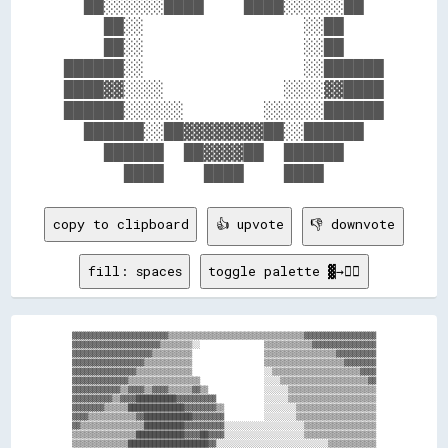
  ██░░░░░░████    ████░░░░░░██  

    ██░░                ░░██    

    ██░░                ░░██    

██████░░                ░░██████

████▓▓░░░░            ░░░░▓▓████

██████░░░░░░        ░░░░░░██████

  ██████░░██▓▓▓▓▓▓▓▓██░░██████  

    ██████  ██▓▓▓▓██  ██████    

copy to clipboard
👍 upvote
👎 downvote
fill: spaces
toggle palette ▓→✊🏽
▓▓▓▓▓▓▓▓▓▓▓▓▓▓▓▓▓▓▓▓▓▓▓▓▒▒▒▒▒▒▒▒▒▒▒▒▒▒▒▒▒▒▒▒▒▒▒▒▒▒▒▒▒▒▒▒▒▒▓▓▓▓▓▓▓▓▓▓▓▓▓▓▓▓▓▓

▓▓▓▓▓▓▓▓▓▓▓▓▓▓▓▓▓▓▓▓▓▓▒▒▒▒▒▒▒▒░░                ▒▒▒▒▒▒▒▒▒▒▒▒▓▓▓▓▓▓▓▓▓▓▓▓▓▓▓▓

▓▓▓▓▓▓▓▓▓▓▓▓▓▓▓▓▓▓▓▓▒▒▒▒▒▒▒▒▒▒                  ▒▒▒▒▒▒▒▒▒▒▒▒▒▒▒▒▒▒▓▓▓▓▓▓▓▓▓▓

▓▓▓▓▓▓▓▓▓▓▓▓▓▓▓▓▓▓▒▒▒▒▒▒▒▒▒▒▒▒                  ▒▒▒▒▒▒▒▒▒▒▒▒▒▒▒▒▒▒▒▒▓▓▓▓▓▓▓▓

▓▓▓▓▓▓▓▓▓▓▓▓▓▓▓▓▒▒▒▒▒▒▒▒▒▒▒▒▒▒                  ░░▒▒▒▒▒▒▒▒▒▒▒▒▒▒▒▒▒▒▒▒▒▒▓▓▓▓

▓▓▓▓▓▓▓▓▓▓▓▓▓▓▒▒▒▒▒▒▒▒▒▒▒▒▒▒▒▒▒▒                ░░░░▒▒▒▒▒▒▒▒▒▒▒▒▒▒▒▒▒▒▒▒▒▒▓▓

▓▓▓▓▓▓▓▓▓▓▓▓▒▒▓▓▓▓▒▒▓▓▓▓▒▒▒▒▒▒▓▓▒▒              ░░░░░░▒▒▒▒▒▒▒▒▒▒▒▒▒▒▒▒▒▒▒▒▒▒

▓▓▓▓▓▓▓▓▓▓▒▒▓▓▓▓██████████▓▓▓▓▓▓▓▓▓▓            ░░░░░░▒▒▒▒▒▒▒▒▒▒▒▒▒▒▒▒▒▒▒▒▒▒

▓▓▓▓▓▓▓▓▒▒▒▒▒▒██████████████▓▓▓▓▓▓▓▓▒▒          ░░░░░░░░▒▒▒▒▒▒▒▒▒▒▒▒▒▒▒▒▒▒▒▒

▓▓▓▓▒▒▒▒▒▒▒▒▒▒▒▒▓▓████████████▓▓▓▓▓▓▓▓          ░░░░░░░░▒▒▒▒▒▒▒▒▒▒▒▒▒▒▒▒▒▒▒▒

▓▓▒▒▒▒▒▒▒▒▒▒▒▒▒▒▒▒██████████▓▓▓▓▓▓▓▓▓▓░░░░░░░░░░░░░░░░░░░░▒▒▒▒▒▒▒▒▒▒▒▒▒▒▒▒▒▒

▒▒▒▒▒▒▒▒▒▒▒▒▒▒▒▒████████████▓▓▓▓██▓▓▓▓░░░░░░░░░░░░░░░░░░░░▒▒▒▒▒▒▒▒▒▒▒▒▒▒▒▒▒▒

▒▒▒▒▒▒▒▒▒▒▒▒▒▒████████████████████▓▓░░░░░░░░░░░░░░░░░░░░░░░░░░░░▒▒▒▒▒▒▒▒▒▒▒▒
