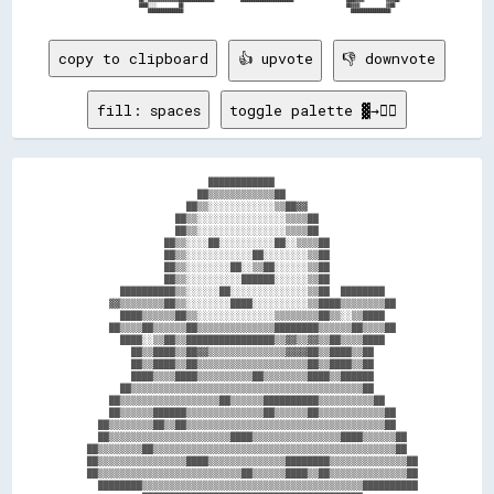
copy to clipboard
👍 upvote
👎 downvote
fill: spaces
toggle palette ▓→✊🏽
                        ████████████                          

                      ██▒▒▒▒▒▒▒▒▒▒▒▒██                        

                    ██▒▒░░░░░░░░░░░░▒▒██▓▓                    

                  ██▒▒░░░░░░░░░░░░░░░░▒▒▒▒██                  

                  ██▒▒░░░░░░░░░░░░░░░░▒▒▒▒██                  

                ██▒▒░░░░██░░░░░░░░░░██░░▒▒▒▒██                

                ██▒▒░░░░░░░░░░░░██░░░░░░░░▒▒██                

                ██▒▒░░░░░░░░██░░▒▒██░░░░░░▒▒██                

                ██▒▒░░░░░░░░░░██████░░░░░░▒▒██                

        ██████████▒▒░░░░░░██░░░░░░░░░░░░░░▒▒██  ████████      

      ▓▓▒▒▒▒▒▒▒▒██▒▒░░░░░░░░████░░░░░░░░░░▒▒████▒▒▒▒▒▒▒▒██    

        ████▒▒▒▒▒▒██▒▒░░░░░░░░░░░░░░▒▒▒▒▒▒▒▒██▒▒░░▒▒████      

      ██▒▒▒▒██▒▒▒▒▒▒██▒▒▒▒▒▒▒▒▒▒▒▒▒▒████████▒▒▒▒▒▒██▒▒▒▒██    

        ████░░▒▒██▒▒████████████████▒▒▓▓▒▒▓▓▒▒██▒▒▒▒████      

          ██▒▒████▒▒██▓▓▒▒▒▒▒▒▒▒▒▒▒▒▒▒▓▓▓▓██▒▒████▒▒██        

          ██▒▒████▒▒██▒▒▒▒▒▒▒▒▒▒▒▒▒▒▒▒▒▒▒▒██▒▒████▒▒██        

          ████▒▒▒▒████▒▒▒▒▒▒▒▒▒▒██▒▒▒▒▒▒▒▒████▒▒██████        

        ██▒▒▒▒▒▒▒▒▒▒▒▒▒▒▒▒▒▒▒▒▒▒▒▒▒▒▒▒▒▒▒▒▒▒▒▒▒▒▒▒▒▒██        

      ██▒▒▒▒▒▒▒▒▒▒▒▒▒▒▒▒▒▒██▒▒▒▒▒▒██████████▒▒▒▒▒▒▒▒▒▒██      

      ██▒▒▒▒▒▒██████▒▒▒▒▒▒▒▒▒▒▒▒▒▒██▒▒▒▒▒▒██▒▒▒▒▒▒▒▒▒▒▒▒██    

    ██▒▒▒▒▒▒▒▒██▒▒██▒▒▒▒▒▒▒▒▒▒▒▒▒▒▒▒▒▒▒▒▒▒▒▒▒▒▒▒▒▒▒▒▒▒▒▒██    

    ██▒▒▒▒▒▒▒▒▒▒▒▒▒▒▒▒▒▒▒▒▒▒████▒▒▒▒▒▒▒▒▒▒▒▒▒▒▒▒████▒▒▒▒▒▒██  

  ██▒▒▒▒▒▒▒▒██▒▒▒▒▒▒▒▒▒▒▒▒▒▒▒▒▒▒▒▒▒▒▒▒▒▒▒▒▒▒▒▒▒▒▒▒▒▒▒▒▒▒▒▒██  

  ██▒▒▒▒▒▒▒▒▒▒▒▒▒▒▒▒████▒▒▒▒▒▒▒▒▒▒▒▒▒▒████████▒▒▒▒▒▒▒▒▒▒▒▒▒▒██

  ██▒▒▒▒▒▒▒▒▒▒▒▒▒▒▒▒▒▒▒▒▒▒▒▒▒▒██▒▒▒▒▒▒████▒▒██▒▒▒▒▒▒▒▒▒▒▒▒▒▒██

    ████████▒▒▒▒▒▒▒▒▒▒▒▒▒▒▒▒▒▒▒▒▒▒▒▒▒▒▒▒▒▒▒▒▒▒▒▒▒▒▒▒██████████
