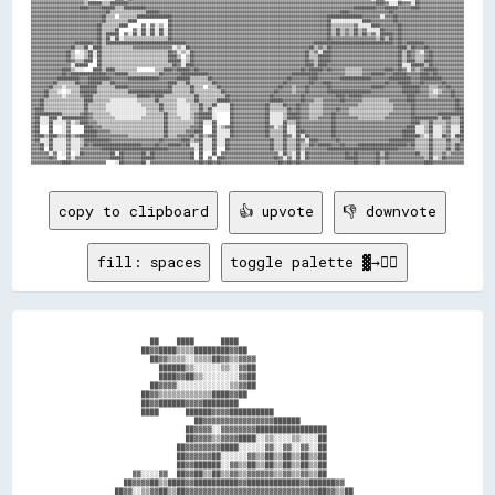
▓▓▓▓▓▓▓▓▓▓▓▓▓▓▓▓▓▓▓▓▓▓▓▓▒▒██████▒▒▒▒████████▓▓▓▓▓▓▓▓▓▓▓▓▓▓▓▓▓▓▓▓▓▓▓▓▓▓▓▓▓▓▓▓▓▓▓▓▓▓▓▓▓▓▓▓▓▓▓▓▓▓▓▓▓▓▓▓▓▓▓▓▓▓▓▓▓▓▓▓▓▓▓▓▓▓▓▓▓▓▓▓▓▓▓▓▓▓▓▓▓▓▓▓▓▓▓▓▓▓▓▓▓▓▓▓▓▓▓▓▓▓▓▓████▓▓░░░░██▓▓▓▓░░██▓▓▓▓▓▓▓▓▓▓▓▓▓▓▓▓▓▓▓▓

▓▓▓▓▓▓▓▓▓▓▓▓▓▓▓▓▓▓▓▓▓▓████▓▓▓▓▓▓██████▒▒▒▒██████████▓▓▓▓▓▓▓▓▓▓▓▓▓▓▓▓▓▓▓▓▓▓▓▓▓▓▓▓▓▓▓▓▓▓▓▓▓▓▓▓▓▓▓▓▓▓▓▓▓▓▓▓▓▓▓▓▓▓▓▓▓▓▓▓▓▓▓▓▓▓▓▓▓▓▓▓▓▓▓▓▓▓▓▓▓▓▓▓▓▓▓▓▓▓██████████▓▓▓▓██████▓▓▓▓▓▓████▓▓▓▓▓▓▓▓▓▓▓▓▓▓▓▓▓▓▓▓

▓▓▓▓▓▓▓▓▓▓▓▓▓▓▓▓▓▓▓▓▓▓▓▓▓▓▓▓▓▓▓▓▓▓██▒▒▒▒▒▒▒▒▒▒▒▒▒▒▒▒██████▓▓▓▓▓▓▓▓▓▓▓▓▓▓▓▓▓▓▓▓▓▓▓▓▓▓▓▓▓▓▓▓▓▓▓▓▓▓▓▓▓▓▓▓▓▓▓▓▓▓▓▓▓▓▓▓▓▓▓▓▓▓▓▓▓▓▓▓▓▓▓▓▓▓▓▓▓▓▓▓▓▓████▓▓▓▓▓▓▓▓▓▓▓▓▓▓▓▓▓▓██▓▓▓▓▓▓▓▓▓▓▓▓▓▓▓▓▓▓▓▓▓▓▓▓▓▓▓▓▓▓▓▓

▓▓▓▓▓▓▓▓▓▓▓▓▓▓▓▓▓▓▓▓▓▓▓▓▓▓▓▓▓▓▓▓██▒▒▒▒  ▒▒▒▒▒▒▒▒████████████████▓▓▓▓▓▓▓▓▓▓▓▓▓▓▓▓▓▓▓▓▓▓▓▓▓▓▓▓▓▓▓▓▓▓▓▓▓▓▓▓▓▓▓▓▓▓▓▓▓▓▓▓▓▓▓▓▓▓▓▓▓▓▓▓▓▓▓▓▓▓████████████████▓▓▓▓▓▓▓▓░░▓▓▓▓██▓▓▓▓▓▓▓▓▓▓▓▓▓▓▓▓▓▓▓▓▓▓▓▓▓▓▓▓▓▓

▓▓▓▓▓▓▓▓▓▓▓▓▓▓▓▓▓▓▓▓▓▓▓▓▓▓▓▓▓▓▓▓██▒▒▒▒▒▒▒▒▒▒████              ██▓▓▓▓▓▓▓▓▓▓▓▓▓▓▓▓▓▓▓▓▓▓▓▓▓▓▓▓▓▓▓▓▓▓▓▓▓▓▓▓▓▓▓▓▓▓▓▓▓▓▓▓▓▓▓▓▓▓▓▓▓▓▓▓▓▓▓▓▓▓██░░░░░░░░░░░░░░████▓▓▓▓▓▓▓▓▓▓██▓▓▓▓▓▓▓▓▓▓▓▓▓▓▓▓▓▓▓▓▓▓▓▓▓▓▓▓▓▓

▓▓▓▓▓▓▓▓▓▓▓▓▓▓▓▓▓▓▓▓▓▓▓▓▓▓▓▓▓▓██▒▒▒▒▒▒▒▒████      ▓▓  ▓▓░░▒▒  ██▓▓▓▓▓▓▓▓▓▓▓▓▓▓▓▓▓▓▓▓▓▓▓▓▓▓▓▓▓▓▓▓▓▓▓▓▓▓▓▓▓▓▓▓▓▓▓▓▓▓▓▓▓▓▓▓▓▓▓▓▓▓▓▓▓▓▓▓▓▓██▒▒▒▒▒▒▒▒▒▒▓▓░░░░░░████▓▓▓▓▓▓▓▓██▓▓▓▓▓▓▓▓▓▓▓▓▓▓▓▓▓▓▓▓▓▓▓▓▓▓▓▓

▓▓▓▓▓▓▓▓▓▓▓▓▓▓▓▓▓▓▓▓▓▓▓▓▓▓▓▓▓▓██▒▒▒▒▒▒██      ▓▓░░██░░██░░██░░██▓▓▓▓▓▓▓▓▓▓▓▓▓▓▓▓▓▓▓▓▓▓▓▓▓▓▓▓▓▓▓▓▓▓▓▓▓▓▓▓▓▓▓▓▓▓▓▓▓▓▓▓▓▓▓▓▓▓▓▓▓▓▓▓▓▓▓▓▓▓██▒▒██▒▒▓▓▒▒██▒▒▓▓░░░░░░██▓▓▓▓▓▓██▓▓▓▓▓▓▓▓▓▓▓▓▓▓▓▓▓▓▓▓▓▓▓▓▓▓▓▓

▓▓▓▓▓▓▓▓▓▓▓▓▓▓▓▓▓▓▓▓▓▓▓▓▓▓▓▓▓▓██▒▒██████  ▓▓░░██░░██░░██░░██░░██▓▓▓▓▓▓▓▓▓▓▓▓▓▓▓▓▓▓▓▓▓▓▓▓▓▓▓▓▓▓▓▓▓▓▓▓▓▓▓▓▓▓▓▓▓▓▓▓▓▓▓▓▓▓▓▓▓▓▓▓▓▓▓▓▓▓▓▓▓▓██▒▒██▒▒▓▓▒▒██▒▒██▒▒▓▓░░██████▓▓██▓▓▓▓▓▓▓▓▓▓▓▓▓▓▓▓▓▓▓▓▓▓▓▓▓▓▓▓

▓▓▓▓▓▓▓▓▓▓▓▓▓▓▓▓▓▓▓▓▓▓▓▓▓▓▓▓▓▓██▒▒██░░██░░▒▒▒▒▒▒▒▒▒▒▒▒▒▒▒▒▒▒▒▒██▓▓▓▓▓▓▓▓▓▓▓▓▓▓▓▓▓▓▓▓▓▓▓▓▓▓▓▓▓▓▓▓▓▓▓▓▓▓▓▓▓▓▓▓▓▓▓▓▓▓▓▓▓▓▓▓▓▓▓▓▓▓▓▓▓▓▓▓▓▓██▓▓▓▓▓▓▓▓▓▓▓▓▓▓▓▓▓▓▓▓▒▒██▒▒██▓▓██▓▓▓▓▓▓▓▓▓▓▓▓▓▓▓▓▓▓▓▓▓▓▓▓▓▓▓▓

▓▓▓▓▓▓▓▓▓▓▓▓▓▓▓▓▓▓▓▓████████▓▓██▒▒████████████████████████████████████▓▓▓▓▓▓▓▓▓▓▓▓▓▓▓▓▓▓▓▓▓▓▓▓▓▓▓▓▓▓▓▓▓▓▓▓▓▓▓▓▓▓▓▓▓▓▓▓▓▓▓▓▓▓▓▓▓▓████████████████████████████████████▓▓██▓▓████████▓▓▓▓▓▓▓▓▓▓▓▓▓▓▓▓▓▓

▓▓▓▓▓▓▓▓▓▓▓▓▓▓▓▓▓▓██▒▒▒▒██░░████▒▒▒▒▒▒▒▒▒▒▒▒▒▒▓▓▓▓▓▓▓▓▓▓▓▓▓▓▓▓▓▓░░▒▒░░██▓▓▓▓▓▓▓▓▓▓▓▓▓▓▓▓▓▓▓▓▓▓▓▓▓▓▓▓▓▓▓▓▓▓▓▓▓▓▓▓▓▓▓▓▓▓▓▓▓▓▓▓▓▓██▒▒▓▓▒▒██▓▓▓▓▓▓▓▓▓▓▓▓▓▓▓▓▓▓▓▓▓▓▓▓▓▓▓▓▓▓████▒▒██▓▓▓▓██▓▓▓▓▓▓▓▓▓▓▓▓▓▓▓▓

▓▓▓▓▓▓▓▓▓▓▓▓▓▓▓▓██▒▒  ░░▒▒██░░██▒▒▒▒▒▒▒▒▒▒▒▒▒▒▒▒▒▒▒▒▒▒▒▒▒▒▒▒▒▒██▓▓░░▒▒░░██▓▓▓▓▓▓▓▓▓▓▓▓▓▓▓▓▓▓▓▓▓▓▓▓▓▓▓▓▓▓▓▓▓▓▓▓▓▓▓▓▓▓▓▓▓▓▓▓▓▓██▒▒▓▓░░████▓▓▓▓▓▓▓▓▓▓▓▓▓▓▓▓▓▓▓▓▓▓▓▓▓▓▓▓▓▓██▒▒██▓▓▒▒░░▓▓██▓▓▓▓▓▓▓▓▓▓▓▓▓▓

▓▓▓▓▓▓▓▓▓▓▓▓▓▓▓▓██▒▒░░░░▒▒██░░██▒▒▒▒▒▒▒▒▒▒▒▒▒▒▒▒▒▒▒▒▒▒▒▒▒▒▒▒▒▒████▒▒  ▒▒██▓▓▓▓▓▓▓▓▓▓▓▓▓▓▓▓▓▓▓▓▓▓▓▓▓▓▓▓▓▓▓▓▓▓▓▓▓▓▓▓▓▓▓▓▓▓▓▓▓▓██▒▒▒▒██████▓▓▓▓▓▓▓▓▓▓▓▓▓▓▓▓▓▓▓▓▓▓▓▓▓▓▓▓▓▓██▒▒██▓▓▒▒▒▒▓▓██▓▓▓▓▓▓▓▓▓▓▓▓▓▓

▓▓▓▓▓▓▓▓▓▓▓▓▓▓▓▓██▓▓▒▒▒▒████  ██▒▒▒▒▒▒▒▒▒▒▒▒▒▒▒▒▒▒▒▒▒▒▒▒▒▒▒▒▒▒██████░░▒▒██▓▓▓▓▓▓▓▓▓▓▓▓▓▓▓▓▓▓▓▓▓▓▓▓▓▓▓▓▓▓▓▓▓▓▓▓▓▓▓▓▓▓▓▓▓▓▓▓▓▓██▓▓▒▒██████▓▓▓▓▓▓▓▓▓▓▓▓▓▓▓▓▓▓▓▓▓▓▓▓▓▓▓▓▓▓██▒▒████▒▒▒▒████▓▓▓▓▓▓▓▓▓▓▓▓▓▓

▓▓▓▓▓▓▓▓▓▓▓▓▓▓▓▓▓▓░░██████    ██▒▒▒▒▒▒▒▒▒▒▒▒▒▒▒▒▒▒▒▒▒▒▒▒▒▒▒▒▒▒▒▒██▓▓░░████▓▓▓▓▓▓▓▓▓▓▓▓▓▓▓▓▓▓▓▓▓▓▓▓▓▓▓▓▓▓▓▓▓▓▓▓▓▓▓▓▓▓▓▓▓▓▓▓▓▓████▒▒████▓▓▓▓▓▓▓▓▓▓▓▓▓▓▓▓▓▓▓▓▓▓▓▓▓▓▓▓▓▓▓▓██░░░░██████▒▒██▓▓▓▓▓▓▓▓▓▓▓▓▓▓

▓▓▓▓▓▓▓▓▓▓▓▓▓▓████▒▒░░░░    ████▒▒████▒▒▒▒▒▒▒▒▒▒        ▒▒▒▒████▓▓██████▓▓██▓▓▓▓▓▓▓▓▓▓▓▓▓▓▓▓▓▓▓▓▓▓▓▓▓▓▓▓▓▓▓▓▓▓▓▓▓▓▓▓▓▓▓▓▓▓██▓▓██████▓▓██▓▓▓▓▓▓▒▒▒▒▒▒▒▒▓▓▓▓▓▓▓▓▓▓████▓▓██▓▓░░▓▓▒▒▓▓██████▓▓▓▓▓▓▓▓▓▓▓▓

▓▓▓▓▓▓▓▓▓▓▓▓▓▓██▓▓████████████████▓▓▓▓██████▒▒▒▒▒▒▒▒▒▒▒▒▒▒██▓▓▓▓▓▓▓▓████████████▓▓▓▓▓▓▓▓▓▓▓▓▓▓▓▓▓▓▓▓▓▓▓▓▓▓▓▓▓▓▓▓▓▓▓▓▓▓████████████▓▓▓▓▓▓▓▓▓▓▓▓▒▒▒▒▒▒▒▒▓▓▓▓██████▓▓▓▓██████▓▓▓▓▓▓████▓▓██▓▓▓▓▓▓▓▓▓▓▓▓

▓▓▓▓▓▓▓▓▓▓▓▓██████████▓▓▓▓██████████▓▓▓▓▓▓▓▓██████████████▓▓▓▓▓▓▓▓██████▒▒▒▒▒▒▒▒██▓▓▓▓▓▓▓▓▓▓▓▓▓▓▓▓▓▓▓▓▓▓▓▓▓▓▓▓▓▓▓▓▓▓██▓▓▓▓▓▓▓▓████▓▓▓▓▓▓▓▓▓▓██████████████▓▓▓▓▓▓▓▓██████████▓▓▓▓██████████▓▓▓▓▓▓▓▓▓▓

▓▓▓▓▓▓▓▓▓▓██▒▒▒▒▒▒▒▒██▓▓▓▓██████▒▒▒▒██▓▓▓▓▓▓▓▓▓▓▓▓▓▓▓▓▓▓▓▓▓▓▓▓████▒▒▒▒██▒▒▒▒▒▒▒▒▒▒██▓▓▓▓▓▓▓▓▓▓▓▓▓▓▓▓▓▓▓▓▓▓▓▓▓▓▓▓▓▓██▓▓▓▓▓▓▓▓▓▓██▓▓▓▓████▓▓▓▓▓▓▓▓▓▓▓▓▓▓▓▓▓▓▓▓▓▓▓▓██▓▓▓▓██████▓▓▓▓██▓▓▓▓▓▓▓▓██▓▓▓▓▓▓▓▓

▓▓▓▓▓▓▓▓██▒▒▒▒░░▒▒▒▒▒▒████████▒▒▒▒▒▒▒▒██████▓▓▓▓▓▓▓▓▓▓▓▓▓▓▓▓▓▓██▒▒▒▒▒▒▒▒██▒▒▒▒  ▒▒▒▒██▓▓▓▓▓▓▓▓▓▓▓▓▓▓▓▓▓▓▓▓▓▓▓▓▓▓██▓▓▓▓▒▒▓▓▓▓██▓▓▓▓▓▓▓▓██▓▓▓▓▓▓▓▓▓▓▓▓▓▓▓▓▓▓██████▓▓▓▓▓▓▓▓████████▓▓▓▓▒▒▒▒▓▓▓▓██▓▓▓▓▓▓

▓▓▓▓▓▓██▒▒▒▒░░  ░░▒▒▒▒████████▒▒▒▒▒▒▒▒▒▒▒▒▒▒████████████████████▒▒▒▒▒▒▒▒██▒▒▒▒▒▒▒▒▒▒▒▒██▓▓▓▓▓▓▓▓▓▓▓▓▓▓▓▓▓▓▓▓▓▓██▓▓▓▓▓▓▒▒▓▓▓▓██▓▓▓▓▓▓▓▓████████████████████▓▓▓▓▓▓▓▓▓▓▓▓▓▓████████▓▓▓▓▒▒░░▒▒▓▓▓▓██▓▓▓▓

▓▓▓▓▓▓██▒▒▒▒▒▒░░▒▒▒▒▒▒▓▓████▒▒▒▒▒▒▒▒▒▒▒▒▒▒▒▒▒▒▒▒██████▓▓████▒▒▒▒▒▒▒▒▒▒▒▒▒▒██▒▒▒▒▒▒▒▒▒▒▒▒██▓▓▓▓▓▓▓▓▓▓▓▓▓▓▓▓▓▓██▓▓▓▓▓▓▓▓▓▓▓▓██▓▓▓▓▓▓▓▓▓▓▓▓▓▓████▓▓██████▓▓▓▓▓▓▓▓▓▓▓▓▓▓▓▓▓▓▓▓████▓▓▓▓▓▓▒▒▒▒▓▓▓▓▓▓██▓▓▓▓

▓▓▓▓██▒▒▒▒▒▒▒▒▒▒▒▒▒▒▒▒▒▒████▒▒▒▒▒▒▒▒░░░░░░░░░░░░▒▒▒▒▒▒▒▒██▒▒▒▒▒▒▒▒░░░░▒▒▒▒██▒▒▒▒▒▒▒▒██████▓▓▓▓▓▓▓▓▓▓▓▓▓▓▓▓▓▓██████▓▓▓▓▓▓▓▓██▓▓▓▓▒▒▒▒▓▓▓▓▓▓▓▓██▓▓▓▓▓▓▓▓▒▒▒▒▒▒▒▒▒▒▒▒▓▓▓▓▓▓▓▓████▓▓▓▓▓▓▓▓▓▓▓▓▓▓▓▓▓▓██▓▓

▓▓▓▓██▒▒▒▒▒▒▒▒▒▒▒▒▒▒▒▒▒▒██▒▒▒▒▒▒▒▒░░░░░░░░░░░░░░░░▒▒▒▒▒▒▒▒██▒▒▒▒▒▒░░░░░░▒▒▒▒██▒▒▒▒██░░░░░░██▓▓▓▓▓▓▓▓▓▓▓▓▓▓██▒▒▒▒▒▒██▓▓▓▓██▓▓▓▓▒▒▒▒▒▒▓▓▓▓▓▓▓▓▓▓▓▓▓▓▓▓▒▒▒▒▒▒▒▒▒▒▒▒▒▒▒▒▓▓▓▓▓▓▓▓██▓▓▓▓▓▓▓▓▓▓▓▓▓▓▓▓▓▓██▓▓

▓▓████▒▒▒▒▒▒▒▒▒▒▒▒▒▒▒▒▒▒██▒▒▒▒▒▒▒▒░░░░░░░░░░░░░░░░░░▒▒▒▒▒▒██▒▒▒▒▒▒░░░░░░▒▒▒▒██▒▒██░░░░░░░░██▓▓▓▓▓▓▓▓▓▓▓▓▓▓██▒▒▒▒▒▒▒▒██▓▓██▓▓▓▓▒▒▒▒▒▒▓▓▓▓▓▓██▓▓▓▓▒▒▒▒▒▒▒▒▒▒▒▒▒▒▒▒▒▒▒▒▓▓▓▓▓▓▓▓██▓▓▓▓▓▓▓▓▓▓▓▓▓▓▓▓▓▓████

▓▓████████████▒▒▒▒▒▒▒▒▓▓██▓▓▒▒▒▒▒▒▒▒░░░░░░░░░░░░░░░░▒▒▒▒▒▒▒▒██▒▒▒▒░░░░░░▒▒▓▓██████░░      ██▓▓▓▓▓▓▓▓▓▓▓▓▓▓██░░░░░░▒▒██████▓▓▓▓▒▒▒▒▒▒▓▓▓▓██▓▓▓▓▓▓▒▒▒▒▒▒▒▒▒▒▒▒▒▒▒▒▒▒▓▓▓▓▓▓▓▓▓▓██▓▓▓▓▓▓▓▓▓▓████████████

▓▓██░░░░████░░████████████▓▓▒▒▒▒▒▒▒▒▒▒░░░░░░░░░░░░▒▒▒▒▒▒▒▒▒▒██▒▒▒▒▒▒░░░░▒▒▓▓██████░░      ██▓▓▓▓▓▓▓▓▓▓▓▓▓▓██░░░░░░▒▒██████▓▓▓▓▒▒▒▒▓▓▓▓▓▓██▓▓▓▓▓▓▓▓▓▓▒▒▒▒▒▒▒▒▒▒▒▒▓▓▓▓▓▓▓▓▓▓▓▓████████████▒▒████▒▒▒▒██

▓▓██░░░░██░░░░░░▓▓░░▒▒████▓▓▓▓▒▒▒▒▒▒▒▒▒▒▒▒▒▒▒▒▒▒▒▒▒▒▒▒▒▒▒▒▒▒██▒▒▒▒▒▒▒▒▒▒▒▒▓▓██░░░░██      ██▓▓▓▓▓▓▓▓▓▓▓▓▓▓██░░░░░░██▒▒▒▒██▓▓▓▓▓▓▓▓▓▓▓▓▓▓██▓▓▓▓▓▓▓▓▓▓▓▓▓▓▓▓▓▓▓▓▓▓▓▓▓▓▓▓▓▓▓▓▓▓████▒▒▒▒██▒▒▒▒▒▒▓▓▒▒▒▒██

▓▓██    ██    ░░▓▓      ████▓▓▓▓▒▒▒▒▒▒▒▒▒▒▒▒▒▒▒▒▒▒▒▒▒▒▒▒▒▒▒▒██▒▒▒▒▒▒▒▒▒▒▓▓▓▓██    ██░░▒▒▓▓██▓▓▓▓▓▓▓▓▓▓▓▓▓▓██▓▓░░▒▒██░░░░██▓▓▓▓▓▓▓▓▓▓▓▓▓▓██▓▓▓▓▓▓▓▓▓▓▓▓▓▓▓▓▓▓▓▓▓▓▓▓▓▓▓▓▓▓▓▓████░░░░▒▒██░░░░▒▒▓▓░░░░██

▓▓██    ██    ░░▓▓      ██████▓▓▓▓▓▓▒▒▒▒▒▒▒▒▒▒▒▒▒▒▒▒▒▒▒▒▒▒▒▒██▒▒▒▒▒▒▒▒▓▓▓▓████    ██░░░░░░██▓▓▓▓▓▓▓▓▓▓▓▓▓▓██▒▒▒▒▒▒██░░░░████▓▓▓▓▓▓▓▓▓▓▓▓██▓▓▓▓▓▓▓▓▓▓▓▓▓▓▓▓▓▓▓▓▓▓▓▓▓▓▓▓▓▓██████░░░░▒▒██░░░░▒▒▓▓░░░░██

▓▓████▒▒████▒▒▒▒██▒▒▓▓████████▓▓▓▓▓▓▓▓▓▓▓▓▓▓▒▒▒▒▒▒▒▒▒▒▒▒▒▒▒▒██▒▒▒▒▓▓▓▓▓▓██▒▒██▒▒▓▓██░░░░░░██▓▓▓▓▓▓▓▓▓▓▓▓▓▓██▒▒▒▒▒▒██▓▓░░██░░██▓▓▓▓▓▓▓▓▓▓██▓▓▓▓▓▓▓▓▓▓▓▓▓▓▓▓▓▓▓▓▓▓▓▓▓▓▓▓▓▓████████▒▒░░▓▓░░░░██▓▓░░████

▓▓██░░░░██░░░░░░▓▓░░░░▒▒████████████▓▓▓▓▓▓▓▓▓▓▓▓▓▓▓▓▓▓▓▓▓▓██▓▓▓▓▓▓▓▓████▒▒▓▓██░░░░██░░░░██▓▓▓▓▓▓▓▓▓▓▓▓▓▓▓▓▓▓██▒▒▒▒██▒▒▒▒██▓▓░░████▓▓▓▓▓▓▓▓██▓▓▓▓▓▓▓▓▓▓▓▓▓▓▓▓▓▓▓▓▓▓████████████▒▒▒▒▒▒██▒▒▒▒▒▒██▒▒▒▒██

▓▓▓▓██░░██░░░░░░▓▓░░░░▒▒██▓▓██████████████████████▓▓▓▓▓▓██▓▓▓▓██████▓▓██░░░░██░░░░██░░░░██▓▓▓▓▓▓▓▓▓▓▓▓▓▓▓▓▓▓██▒▒▒▒██▒▒▒▒██▒▒▒▒██▓▓██████▓▓▓▓██▓▓▓▓▓▓██████████████████████▓▓██▒▒▒▒▒▒██▒▒▒▒▒▒▓▓▒▒██▓▓

▓▓▓▓██  ██░░░░░░▓▓░░░░▓▓▓▓▓▓▓▓▓▓██████████████████████████████▓▓▓▓▓▓▓▓▓▓▓▓░░██░░░░██    ██▓▓▓▓▓▓▓▓▓▓▓▓▓▓▓▓▓▓██▒▒▒▒██▒▒▒▒██▒▒▓▓▓▓▓▓▓▓▓▓████████████████████████████████▓▓▓▓▓▓▓▓▒▒▒▒▒▒██▒▒▒▒▒▒██▒▒██▓▓

▓▓▓▓▓▓▓▓░░▓▓  ░░▓▓  ░░██▓▓▓▓▓▓▓▓▓▓▓▓██░░██▓▓▓▓▓▓▓▓██▒▒██▓▓▓▓▓▓▓▓▓▓▓▓▓▓▓▓██  ██    ██  ▓▓▓▓▓▓▓▓▓▓▓▓▓▓▓▓▓▓▓▓▓▓▓▓▓▓░░██▒▒░░██░░██▓▓▓▓▓▓▓▓▓▓▓▓▓▓▓▓██▓▓██▓▓▓▓▓▓▓▓██▒▒██▓▓▓▓▓▓▓▓▓▓▓▓██▒▒▒▒██▒▒▒▒▓▓▒▒▓▓▓▓▓▓

▓▓▓▓▓▓▓▓██▓▓    ▓▓░░▓▓▓▓▓▓▓▓▓▓▓▓▓▓▓▓██████▓▓▓▓▓▓▓▓██████▓▓▓▓▓▓▓▓▓▓▓▓▓▓▓▓██  ██  ▓▓  ████▓▓▓▓▓▓▓▓▓▓▓▓▓▓▓▓▓▓▓▓▓▓██▓▓░░▓▓░░██░░██▓▓▓▓▓▓▓▓▓▓▓▓▓▓▓▓██████▓▓▓▓▓▓▓▓██▓▓██▓▓▓▓▓▓▓▓▓▓▓▓▓▓▓▓▒▒██░░▒▒██▓▓▓▓▓▓▓▓

copy to clipboard
👍 upvote
👎 downvote
fill: spaces
toggle palette ▓→✊🏽
                      ██    ████      ████                                              

                    ██▓▓████▒▒▒▒████████▓▓██                                            

                      ██▓▓▒▒▒▒░░▒▒▒▒██▓▓▒▒▓▓▓▓                                          

                        ██████▒▒░░░░░░▒▒░░▓▓██                                          

                        ████▓▓██▒▒░░░░░░░░▓▓██                                          

                      ██▓▓▓▓░░░░░░░░░░░░▒▒▓▓██                                          

                    ██▓▓▒▒▒▒▒▒▒▒▒▒▒▒████▓▓██                                            

                    ██▓▓██████▓▓▓▓████████                                              

                    ████      ██████▓▓▓▓██████████                                      

                                ██▓▓▓▓▓▓▓▓▓▓▓▓▓▓▓▓██████                                

                              ██▓▓▓▓░░▓▓▓▓▓▓▓▓████████████████                          

                              ██▓▓▓▓▒▒▓▓▓▓████░░▒▒░░░░▒▒░░░░██                          

                            ██▓▓▓▓▓▓▓▓████░░░░░░▓▓░░▓▓░░▓▓░░██                          

                            ██▓▓▓▓▓▓██░░░░░░▓▓▒▒██▒▒██▒▒██▒▒██                          

                            ██▓▓██████░░▓▓▒▒██▒▒██▒▒██▒▒██▒▒██                          

                  ▓▓░░░░▓▓  ██▓▓██▒▒██▒▒▓▓▒▒▓▓▓▓▓▓▒▒▓▓▒▒▓▓▒▒██                          

                ██▓▓▓▓██▒▒████▓▓██████████▓▓████████████▓▓██████▓▓                      

              ██▓▓░░▒▒▓▓██▒▒██▓▓▓▓▓▓▓▓▓▓▓▓▓▓▓▓▓▓▓▓▓▓▓▓▓▓▓▓▓▓██▓▓▒▒██                    
