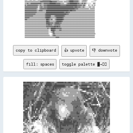
▒▒▒▒▒▒▒▒▒▒▒▒▒▒▒▒▒▒▒▒▒▒▒▒▒▒▓▓▓▓▓▓▓▓▓▓▓▓▓▓▓▓████▓▓▓▓▓▓▓▓▒▒▒▒▒▒▒▒▒▒░░▒▒▒▒▒▒▒▒▓▓██████▓▓▓▓▓▓▓▓▒▒░░░░▒▒▒▒▒▒▒▒░░    ░░░░░░░░

▒▒▒▒▓▓▒▒▒▒▓▓▓▓▓▓▓▓▓▓▓▓▓▓▓▓▓▓▒▒▒▒▓▓▓▓▓▓▓▓▓▓██████████▓▓▓▓▓▓▓▓▒▒▒▒▒▒░░░░▒▒▓▓▓▓████████████▓▓▓▓▒▒▒▒▓▓▒▒▓▓▒▒░░░░░░░░  ▒▒▒▒

▓▓▒▒▓▓▓▓▓▓▓▓▓▓▓▓▓▓▓▓▓▓▒▒▒▒▓▓▒▒▒▒▓▓▓▓▓▓██████████████████████▓▓▓▓▓▓▓▓▓▓██████████████████▓▓▓▓▓▓▓▓▒▒▓▓▓▓░░  ▒▒░░░░▒▒░░▒▒

▓▓▓▓▓▓▓▓▓▓▓▓▓▓▓▓▓▓▓▓▓▓░░▒▒▓▓▓▓▒▒▓▓▓▓▓▓████████████████████████████████████████████▓▓████▓▓▓▓▓▓▒▒▒▒▓▓▒▒░░░░░░▒▒▒▒░░▒▒▒▒

▓▓▓▓▓▓▓▓▓▓▓▓▓▓▓▓▓▓▓▓▒▒░░▒▒▓▓▓▓▓▓▓▓▓▓▓▓██████████████████████████████████████████████▓▓▓▓▓▓▒▒▒▒▒▒▒▒▒▒▒▒▒▒▒▒▒▒░░▒▒▒▒▒▒▒▒

▓▓▓▓▓▓▓▓▓▓▓▓▓▓▓▓▓▓▓▓▒▒▒▒▓▓▓▓▓▓▒▒▒▒▒▒██████████████████████████████████████▓▓████▓▓▓▓▓▓▒▒▒▒▒▒▒▒▒▒▒▒▒▒▒▒▒▒▒▒▒▒▒▒▒▒▒▒▒▒▒▒

▓▓▓▓▓▓▓▓▓▓▓▓▓▓▓▓▓▓▓▓▒▒▒▒▒▒▒▒▒▒▒▒▒▒▒▒██████████████████████████████▓▓▓▓██▓▓▓▓▒▒▒▒▒▒▒▒▒▒▒▒▒▒▒▒▒▒▒▒▒▒▒▒▒▒▒▒▒▒▒▒▒▒▒▒▒▒▒▒▒▒

▓▓▓▓▓▓▓▓▓▓▓▓▓▓▓▓▓▓▒▒▒▒▒▒▒▒▒▒▒▒▒▒▒▒▓▓██████████████████████████████████▓▓▓▓▒▒▒▒▒▒▒▒▒▒▒▒▒▒▒▒▒▒▒▒▒▒▒▒▒▒▒▒▒▒▒▒▒▒▒▒▒▒▒▒▒▒▒▒

▓▓▓▓▓▓▓▓▓▓▓▓▓▓▒▒▒▒▒▒▒▒▒▒▒▒▒▒▒▒▒▒▒▒▓▓████████▒▒▒▒▒▒▓▓██████████████▓▓▒▒▒▒▒▒▒▒▒▒▒▒▒▒▒▒▒▒▒▒▒▒▒▒▒▒▒▒▒▒▒▒▒▒▒▒▒▒▒▒▒▒▒▒▒▒▒▒▒▒

▓▓▓▓▓▓▓▓▒▒▒▒▒▒▒▒▒▒▒▒▒▒▒▒▒▒▒▒▒▒▒▒▒▒▓▓██████▓▓▒▒▒▒▒▒▒▒▓▓██████████▓▓▒▒▒▒▒▒▒▒▒▒▒▒▒▒▒▒▒▒▒▒▒▒▒▒▒▒▒▒▒▒▒▒▒▒▒▒▒▒▒▒▒▒▒▒▒▒▒▒▒▒▒▒

▓▓▓▓▒▒▒▒▒▒▒▒▒▒▒▒▒▒▒▒▒▒▒▒▒▒▒▒▒▒▒▒▒▒▒▒████▓▓▒▒▓▓▒▒░░▒▒▓▓██████████▓▓▒▒▒▒▒▒▒▒▒▒▒▒▒▒▒▒▒▒▒▒▒▒▒▒▒▒▒▒▒▒▒▒▒▒▒▒▒▒▒▒▒▒▒▒▒▒▒▒▒▒▒▒

▒▒▒▒▒▒▒▒▒▒▒▒▒▒▒▒▒▒▒▒▒▒▒▒▒▒▒▒▒▒▒▒▒▒▒▒████▓▓▒▒▒▒▒▒▒▒▒▒▓▓████████▓▓▒▒▒▒▒▒▒▒▒▒▒▒▒▒▒▒▒▒▒▒▒▒▒▒▒▒▒▒▒▒▒▒▒▒▒▒▒▒▒▒▒▒▒▒▒▒▒▒▒▒▒▒▒▒

▒▒▒▒▒▒▒▒▒▒▒▒▒▒▒▒▒▒▒▒▒▒▒▒▒▒▒▒▒▒▒▒▒▒▒▒██████▓▓▓▓▓▓▒▒▓▓██████▓▓▓▓▒▒▒▒▒▒▒▒▒▒▒▒▒▒▒▒▒▒▒▒▒▒▒▒▒▒▒▒▒▒▒▒▒▒▒▒▒▒▒▒▒▒▒▒▒▒▒▒▒▒▒▒▒▒▒▒

▒▒▒▒▒▒▒▒▒▒▒▒▒▒▒▒▒▒▒▒▒▒▒▒▒▒▒▒▒▒▒▒▒▒▒▒▓▓▓▓██▓▓▓▓▒▒▒▒▓▓▓▓▓▓▓▓▓▓▒▒▒▒▒▒▒▒▒▒▒▒▒▒▒▒▒▒▒▒▒▒▒▒▒▒▒▒▒▒▒▒▒▒▒▒▒▒▒▒▒▒▒▒▒▒▒▒▒▒▒▒▒▒▒▒▒▒

▒▒▒▒▒▒▒▒▒▒▒▒▒▒▒▒▒▒▒▒▒▒▒▒▒▒▒▒▒▒▒▒▒▒▒▒▓▓▓▓▓▓▓▓▓▓▓▓▓▓██▓▓██▓▓▓▓▒▒▒▒▒▒▒▒▒▒▒▒▒▒▒▒▒▒▒▒▒▒▒▒▒▒▒▒▒▒▒▒▒▒▒▒▒▒▒▒▒▒▒▒▒▒▒▒▒▒▒▒▒▒▒▒▒▒

▒▒▒▒▒▒▒▒▒▒▒▒▒▒▒▒▒▒▒▒▒▒▒▒▒▒▒▒▒▒▒▒▒▒▒▒▒▒▓▓▒▒▒▒████████▓▓▓▓▓▓▓▓▓▓▒▒▒▒▒▒▒▒▒▒▒▒▒▒▒▒▒▒▒▒▒▒▒▒▒▒▒▒▒▒▒▒▒▒▒▒▒▒▒▒▒▒▒▒▒▒▒▒▒▒▒▒▒▒▒▒

▒▒▒▒▒▒▒▒▒▒▒▒▒▒▒▒▒▒▒▒▒▒▒▒▒▒▒▒▒▒▒▒▒▒▒▒▒▒▒▒░░░░██████▓▓▒▒▒▒▒▒▓▓▓▓▒▒▒▒▒▒▒▒▒▒▒▒▒▒▒▒▒▒▒▒▒▒▒▒▒▒▒▒▒▒▒▒▒▒▒▒▒▒▒▒▒▒▒▒▒▒▒▒▒▒▒▒▒▒▒▒

▒▒▒▒▒▒▒▒▒▒▒▒▒▒▒▒▒▒▒▒▒▒▒▒▒▒▒▒▒▒▒▒▒▒▒▒▒▒▒▒░░░░▒▒▓▓██▒▒▒▒▒▒▒▒▒▒▒▒▒▒▒▒▒▒▒▒▒▒▒▒▒▒▒▒▒▒▒▒▒▒▒▒▒▒▒▒▒▒▒▒▒▒▒▒▒▒▒▒▒▒▒▒▒▒▒▒▒▒▒▒▒▒▒▒

▒▒▒▒▒▒▒▒▒▒▒▒▒▒▒▒▒▒▒▒▒▒▒▒▒▒▒▒▒▒▒▒▒▒▒▒▒▒▒▒░░  ░░▓▓▓▓▒▒▒▒▒▒▒▒▒▒▒▒▒▒▒▒▒▒▒▒▒▒▒▒▒▒▒▒▒▒▒▒▒▒▒▒▒▒▒▒▒▒▒▒▒▒▒▒▒▒▒▒▒▒▒▒▒▒▒▒▒▒▒▒▒▒▒▒

▒▒▒▒▒▒▒▒▒▒▒▒▒▒▒▒▒▒▒▒▒▒▒▒▒▒▒▒▒▒▒▒▒▒▒▒▒▒▒▒▒▒░░░░▒▒▓▓▓▓▒▒▒▒▒▒▒▒▒▒▒▒▒▒▒▒▒▒▒▒▒▒▒▒▒▒▒▒▒▒▒▒▒▒▒▒▒▒▒▒▒▒▒▒▒▒▒▒▒▒▒▒▒▒▒▒▒▒▒▒▒▒▒▒▒▒

copy to clipboard
👍 upvote
👎 downvote
fill: spaces
toggle palette ▓→✊🏽
████▓▓████████▓▓▓▓▓▓██▓▓██▒▒▓▓▓▓▓▓▒▒▒▒▓▓██████▓▓▓▓▓▓▒▒▒▒▓▓██████████▓▓██▓▓▓▓████▓▓▓▓▓▓██▓▓▓▓▒▒▒▒▒▒▓▓▓▓▓▓▒▒▒▒▒▒▓▓▓▓▓▓▒▒▓▓██▓▓▓▓▒▒▒▒░░▓▓▓▓▓▓▓▓▒▒░░▓▓

▓▓▓▓▓▓▓▓▓▓▓▓██▓▓▓▓▓▓▒▒██▒▒▒▒▓▓██▒▒▒▒▒▒██████████▓▓▓▓▓▓██▓▓▓▓▓▓▓▓▓▓▓▓▓▓▓▓▓▓▓▓▓▓▓▓▓▓▓▓▓▓██▓▓▓▓▓▓▒▒▒▒▓▓▓▓▓▓▓▓▓▓▓▓▓▓▒▒▒▒▓▓▓▓▒▒▓▓▓▓▒▒██▒▒▒▒▓▓▓▓██░░▓▓▓▓

██████████▓▓▓▓▓▓▒▒▒▒▓▓▒▒▒▒▓▓▓▓▓▓▒▒░░████████████▓▓▓▓██████████████████▓▓▓▓▓▓▓▓▓▓██▓▓▒▒▒▒▓▓▓▓▒▒▓▓▓▓██████████▓▓▓▓██▓▓▓▓▓▓▓▓▓▓▓▓▒▒░░▒▒  ▓▓▓▓▒▒▓▓▓▓▓▓

▓▓████▓▓████▓▓██▓▓██▓▓▓▓▓▓▓▓▓▓░░▒▒▒▒▓▓██▓▓▓▓██▓▓▓▓████████████████████▓▓▒▒▒▒▓▓▒▒░░░░▒▒▓▓████▒▒▒▒▓▓▓▓▓▓▓▓▓▓▓▓░░▒▒▓▓▓▓▓▓▓▓▒▒▓▓▓▓▒▒▒▒▒▒▒▒░░▓▓▒▒▓▓▓▓▓▓

▓▓▓▓████▓▓▓▓▓▓▓▓▓▓▓▓▓▓▓▓▓▓▓▓▒▒▒▒▒▒▓▓██▓▓▓▓▓▓▓▓▓▓▓▓██▓▓██▓▓▓▓▓▓▓▓▒▒▒▒▒▒▒▒▒▒▒▒▒▒▒▒▒▒▒▒▒▒▓▓▓▓▓▓░░▒▒▓▓████████████████▓▓▓▓██▓▓▓▓▓▓▓▓▓▓████░░░░████████

▓▓████████▓▓██▓▓▓▓▓▓▓▓▓▓▓▓▓▓▒▒▒▒▓▓▓▓████████▓▓▓▓████▓▓▓▓▓▓▒▒▓▓▒▒▒▒▒▒░░▒▒▒▒▒▒▒▒▒▒▒▒▒▒▒▒▒▒▒▒▒▒░░░░░░▒▒████▓▓████▓▓▓▓▓▓▓▓▓▓▓▓▓▓▓▓▓▓▓▓██▓▓▒▒░░▓▓▓▓▓▓██

██████▓▓▓▓▓▓██▓▓▓▓██▒▒▒▒██▒▒▒▒▒▒▓▓▓▓▓▓██▓▓▓▓▓▓██▓▓▒▒▒▒▓▓▒▒▒▒▒▒▒▒▒▒▒▒▒▒▒▒▒▒▒▒▒▒▒▒▒▒▒▒▒▒▒▒▒▒▒▒▒▒▒▒▓▓▒▒░░  ░░▓▓▓▓▓▓▓▓████▒▒▓▓▓▓▒▒▓▓▓▓▓▓▓▓▒▒▓▓▒▒▓▓▓▓▓▓

██▓▓██▓▓▓▓▓▓▓▓▓▓██▒▒░░▓▓▓▓▒▒░░▓▓▓▓▓▓▓▓▓▓████▓▓▓▓████▓▓▓▓▒▒▒▒▓▓▒▒▒▒░░▒▒▒▒░░▒▒░░▒▒▒▒▒▒▒▒▒▒▒▒░░▒▒▒▒▓▓████▓▓▓▓▒▒░░▒▒▒▒▒▒▓▓▓▓▒▒▒▒▒▒▓▓▓▓▓▓▒▒▓▓▓▓▒▒▓▓██▓▓

▓▓████▓▓▓▓▓▓▓▓▓▓▓▓░░▒▒▓▓▓▓▒▒▒▒▓▓▓▓████▓▓██████▓▓▓▓▓▓▓▓▒▒▓▓▓▓▒▒▒▒▒▒░░░░░░▒▒▒▒▒▒▒▒▒▒▒▒▒▒▒▒▒▒▒▒▒▒▒▒▒▒▓▓▓▓████▓▓▒▒██▓▓░░▒▒▓▓░░▓▓░░▒▒▓▓██▓▓▒▒▓▓▒▒░░▓▓▓▓

████▓▓████▓▓▓▓▓▓▓▓▒▒▓▓▓▓▓▓▒▒▒▒▓▓▓▓▓▓▓▓██████████▓▓▓▓▓▓▓▓▒▒▒▒▒▒▒▒▒▒▒▒░░░░░░░░▒▒▒▒▒▒▒▒░░▒▒▒▒▒▒▒▒▒▒▒▒▓▓▓▓██▓▓████▓▓▓▓▓▓▓▓▒▒▒▒▒▒▓▓▓▓░░▒▒▓▓▓▓▓▓▓▓▒▒░░▒▒

████▓▓▓▓▓▓▓▓▓▓▓▓▓▓▓▓██▓▓░░▒▒▓▓██▓▓▓▓▓▓██████████▓▓▓▓▓▓▓▓▓▓▓▓▒▒▒▒▒▒▒▒▒▒▒▒▒▒▒▒▒▒▒▒▒▒▒▒▒▒▒▒▒▒▓▓▒▒▒▒▒▒▒▒▓▓▓▓██▓▓████▓▓▒▒▒▒▒▒██░░▓▓██▓▓▓▓▒▒▓▓▓▓▓▓▓▓▓▓░░

██▓▓▓▓▓▓▓▓▓▓▓▓▓▓▓▓▓▓▓▓▒▒▒▒▓▓▓▓▓▓████▓▓██████▓▓▓▓▓▓▓▓▓▓▓▓▓▓▒▒▓▓▓▓▒▒▒▒▒▒▒▒▒▒▒▒▒▒▒▒▒▒▒▒▒▒▒▒▒▒▓▓▓▓▒▒▒▒▒▒▓▓▓▓▓▓██▓▓░░▒▒▓▓▓▓▓▓██▓▓░░▓▓▓▓▓▓████▒▒▓▓▓▓▓▓▓▓

▓▓▓▓▓▓▓▓▓▓▓▓▓▓████▓▓▓▓▒▒▒▒▓▓▓▓▓▓▒▒██████████▓▓▓▓▓▓▓▓▓▓▓▓▓▓▓▓▒▒▒▒▓▓▓▓▓▓▒▒▒▒▒▒▒▒▒▒▒▒▒▒▒▒▓▓▒▒▓▓▓▓▓▓▒▒▓▓▒▒▓▓▒▒░░▓▓████▓▓▒▒██████  ▓▓▓▓▓▓██▒▒▓▓▓▓▓▓▓▓▓▓

▓▓██▓▓▓▓██▓▓▒▒████▓▓▒▒▓▓████████▓▓▒▒██▓▓████▓▓▒▒▓▓▓▓▓▓▓▓▓▓▒▒▒▒▒▒▒▒▒▒▓▓▒▒▒▒▒▒▒▒▒▒▒▒▓▓▓▓▓▓▓▓▓▓▓▓▓▓▒▒▒▒▒▒░░▓▓████████▓▓▓▓██████▓▓  ██▓▓▓▓▒▒▓▓▓▓▓▓██▓▓

██▓▓▓▓▓▓██▓▓▒▒██▓▓▒▒▓▓▓▓████████▒▒▓▓▓▓▓▓████▒▒▒▒▓▓▓▓▓▓▒▒▓▓▒▒▒▒▒▒▒▒▒▒▒▒▒▒▒▒▒▒▒▒▒▒▓▓▓▓▓▓▓▓▓▓▓▓▓▓▓▓▓▓▒▒▒▒████▓▓▒▒▓▓▒▒▓▓██████████░░▒▒▒▒▓▓▓▓▓▓▓▓▓▓████

▓▓▓▓▓▓▓▓██▒▒▓▓░░▓▓▓▓▓▓████████▓▓▓▓██▓▓▓▓▓▓▒▒▒▒▒▒▓▓▓▓▓▓▒▒▒▒▒▒▒▒▒▒░░▒▒▒▒░░▒▒▒▒▒▒▒▒▒▒▓▓▓▓▓▓▓▓▓▓▓▓▓▓▓▓▒▒▒▒██████▒▒▓▓██▒▒▒▒░░▒▒▒▒  ░░  ██████▓▓██▓▓▓▓██

██▓▓██████▒▒▒▒████▓▓▓▓████████▒▒▓▓▓▓▓▓▓▓▒▒▒▒▓▓▓▓▓▓▓▓▓▓▒▒▒▒▒▒░░░░░░░░░░░░░░▒▒▒▒▒▒▒▒▒▒▓▓▓▓▓▓██▓▓▓▓▒▒▒▒▒▒░░████▓▓▒▒████████████▓▓▓▓░░▒▒██▓▓████▓▓▓▓▓▓

▓▓▓▓██▓▓░░▒▒░░████▓▓████████▓▓▓▓██▓▓▒▒▓▓▓▓▓▓▓▓▓▓▓▓▓▓▓▓▒▒▒▒▒▒░░░░░░    ░░▒▒▒▒▒▒▒▒▒▒▒▒▓▓▓▓██▓▓▓▓▓▓▓▓▒▒▒▒░░░░▒▒▒▒▓▓▒▒██████▓▓▓▓██▓▓▓▓████████▓▓▓▓████

▓▓▓▓░░▓▓▓▓▒▒░░████▓▓██░░████▒▒██▒▒▒▒░░▒▒▓▓▓▓▓▓██▓▓▓▓▓▓▓▓▒▒▒▒░░░░      ░░░░▒▒▒▒▒▒▒▒▒▒▓▓▓▓▓▓▓▓▓▓▓▓▓▓▓▓▒▒▒▒░░░░▒▒▒▒▒▒▒▒████▓▓██▓▓▓▓██████▓▓▓▓▒▒▓▓██▓▓

░░▓▓████▓▓▒▒░░██████▓▓▓▓██▒▒██▓▓▒▒░░░░▒▒▓▓▓▓▓▓████████▓▓▓▓▒▒░░░░      ░░░░░░▒▒▒▒▒▒▒▒▓▓▓▓▓▓▓▓▓▓▓▓▓▓▒▒▒▒▒▒░░▒▒▒▒▒▒▒▒▒▒▓▓██▓▓▓▓▓▓▓▓████▓▓██▓▓▒▒████▒▒

████▓▓██░░▓▓▒▒██▓▓██░░██▓▓▒▒██▒▒▒▒▒▒▒▒░░▒▒▓▓▓▓▓▓██████▓▓▓▓▒▒░░░░░░  ░░░░░░░░░░▒▒▓▓▓▓▓▓▓▓▓▓██▓▓▓▓▒▒▒▒▓▓▒▒▒▒▓▓▒▒▒▒▒▒▒▒▒▒▓▓██▒▒████▓▓██▓▓██▓▓▒▒████▒▒

▓▓████▓▓░░▓▓▒▒██▓▓▓▓▓▓▓▓▓▓▓▓▓▓▒▒▒▒▓▓▒▒▒▒▒▒▓▓▓▓▓▓██████▓▓▓▓▓▓░░░░░░░░░░░░░░▒▒░░▒▒▓▓▓▓▓▓▓▓▓▓████▓▓▒▒▓▓▓▓▒▒▓▓▓▓▒▒░░░░░░▒▒  ██▒▒▓▓▓▓██▓▓▓▓▓▓██▓▓██▓▓▒▒

▓▓████▓▓░░▒▒▓▓██▓▓▓▓████▓▓▒▒░░░░▒▒▓▓▓▓▒▒▓▓▓▓▓▓████████▓▓▒▒▓▓▒▒░░░░░░░░░░▒▒░░▒▒▓▓▓▓▓▓▓▓▓▓▓▓▓▓▓▓▓▓▓▓▓▓▓▓▓▓▓▓▓▓▒▒▒▒░░░░░░▓▓░░▒▒▓▓██▓▓▓▓▓▓██▓▓████▓▓▒▒

▓▓▓▓██▓▓░░░░▓▓▓▓▒▒░░▓▓▒▒▓▓░░░░░░▓▓▒▒▒▒▒▒▓▓▓▓██████████▓▓▓▓▒▒▒▒▒▒░░░░░░░░▒▒▒▒▓▓██▓▓▓▓▓▓▓▓▓▓▓▓██▓▓▓▓▓▓▓▓▓▓▓▓▒▒▒▒▒▒▒▒▒▒░░▒▒░░▓▓▓▓████▓▓▓▓██▓▓▓▓██▓▓▒▒

▓▓▓▓████▒▒░░▒▒░░▓▓██▒▒████░░░░  ▓▓▒▒▒▒▓▓▓▓▓▓▓▓██████████▓▓▒▒░░▒▒░░▒▒▒▒▓▓▒▒▓▓▓▓▓▓██▓▓▒▒▓▓▓▓▓▓▓▓▓▓▓▓▓▓▓▓██▓▓▒▒▒▒▒▒▒▒▒▒░░▒▒██▓▓██████▓▓▓▓▒▒██▒▒██▒▒▒▒

██▓▓▒▒██▓▓░░▒▒████▓▓████░░▓▓░░▒▒▒▒▒▒░░▓▓▓▓▓▓▓▓▓▓▓▓████████▓▓▓▓░░░░░░▓▓██▓▓██████▓▓▓▓▓▓▓▓▓▓▓▓▓▓██▓▓▓▓▓▓▓▓▓▓▓▓▒▒▓▓▓▓▒▒▒▒░░▓▓▓▓██████▓▓▓▓▓▓██▓▓▓▓▒▒▓▓

██▒▒▓▓▓▓░░▒▒░░██▓▓▓▓░░  ░░  ░░▒▒▒▒▒▒▒▒░░▓▓▓▓▓▓▓▓▓▓██▓▓████▓▓██▓▓▓▓▓▓██████████▓▓██▓▓██████▓▓▓▓▓▓▓▓▓▓▓▓▓▓▓▓▒▒▓▓▓▓▒▒▒▒▒▒░░▒▒██▓▓████▓▓▒▒▓▓██▒▒▓▓▒▒▓▓

░░▒▒▓▓▒▒▓▓▒▒░░▒▒░░░░  ░░░░░░  ░░▒▒░░▒▒░░▒▒▒▒▓▓▒▒▓▓▓▓▓▓▓▓██▓▓▓▓████▓▓██████████████▓▓████▓▓██▓▓▓▓▓▓▓▓▓▓▓▓▓▓▓▓▓▓▓▓▒▒▒▒░░░░▒▒████▓▓▓▓▒▒▒▒▓▓▓▓▓▓▒▒▒▒▓▓

▓▓░░░░▒▒▒▒▒▒▒▒▒▒░░      ░░░░░░░░▒▒░░▒▒▒▒▒▒▒▒▒▒▒▒▒▒▓▓██▓▓██▓▓▓▓████████████████████████▓▓▓▓██▓▓▓▓▒▒▓▓▓▓▓▓▓▓▓▓▒▒▒▒▓▓▒▒░░░░░░▓▓████▒▒▒▒▓▓▓▓██▓▓▒▒▓▓██

▒▒▓▓▒▒░░▒▒░░░░  ░░            ░░░░▒▒▒▒▒▒▒▒▒▒░░▒▒▒▒▒▒▓▓▓▓██▓▓▓▓██▓▓██████▓▓██▓▓▓▓▓▓▓▓██▓▓████▓▓▒▒▒▒▓▓▓▓▒▒▒▒▒▒▒▒▒▒▒▒▒▒░░░░░░▓▓██▓▓▓▓▓▓▒▒▓▓▒▒▓▓▒▒▓▓▒▒

░░▒▒▒▒░░░░░░  ▒▒▓▓░░░░          ░░▒▒░░▒▒░░▒▒▒▒▒▒░░▒▒▒▒▓▓████▓▓██▓▓▓▓▓▓▓▓▓▓▓▓▓▓▓▓▓▓▓▓██▓▓██▓▓▓▓░░▒▒▓▓▓▓▒▒░░▒▒░░░░░░▒▒░░      ░░▓▓▓▓▒▒▒▒▓▓░░▓▓▒▒░░░░

▒▒▓▓▒▒▒▒░░░░░░██▒▒░░            ░░░░░░░░░░▓▓▓▓▒▒░░░░░░▓▓▓▓▓▓▓▓██████▓▓▓▓▓▓▓▓▓▓██▓▓▓▓▓▓▓▓██▓▓░░░░▓▓▒▒▒▒░░░░░░▒▒  ░░░░░░        ░░▓▓░░▒▒▒▒██▒▒░░░░░░

▓▓▒▒▒▒░░▒▒░░░░▒▒        ░░░░    ░░░░  ░░░░▓▓▓▓▓▓▓▓▒▒░░▒▒▓▓▓▓▓▓██▓▓▓▓▓▓▓▓██▓▓██▓▓▓▓▓▓▓▓▓▓██▓▓▒▒▓▓▓▓▒▒░░▒▒▒▒░░▒▒░░░░░░░░        ░░░░▒▒▒▒▓▓▓▓▒▒▒▒░░░░

  ░░▒▒░░▒▒▒▒▒▒░░  ░░▒▒░░░░░░    ░░░░    ░░▒▒▓▓▒▒▒▒▒▒▒▒░░▓▓▓▓▓▓██▓▓▓▓▓▓▓▓▓▓▓▓▓▓▓▓▓▓▓▓▓▓▓▓██▓▓▓▓▒▒▒▒░░░░▒▒░░▒▒░░░░░░▒▒░░░░        ░░░░▒▒▒▒▒▒▒▒░░░░▒▒

▓▓▒▒▓▓▒▒  ▒▒░░░░▒▒▓▓▒▒▓▓░░      ░░░░░░  ░░░░▓▓▓▓▒▒░░▒▒▒▒▒▒▓▓▓▓▓▓▓▓▓▓▓▓▓▓▓▓▓▓▓▓▓▓▒▒▓▓▒▒▓▓██▒▒▒▒▒▒░░▒▒▒▒▒▒░░░░░░░░░░░░░░░░      ░░░░░░▒▒▒▒▒▒░░░░▓▓▓▓
