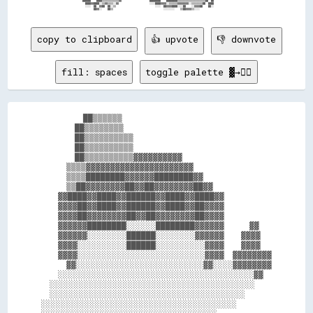
                                          ██████    ████▒▒▒▒▒▒▒▒▒▒▒▒▓▓                    ████████    ████████▒▒▒▒▒▒▒▒▒▒▒▒▒▒▒▒▒▒▒▒██  ██                                                      

                                            ████▓▓████░░▒▒▓▓▒▒▒▒░░▓▓                      ░░░░████▓▓▓▓░░▒▒▒▒▒▒▓▓▓▓▓▓▓▓░░▒▒▒▒▒▒▒▒██  ████                                                      

                                            ░░░░  ██  ▓▓██  ██░░▒▒                            ░░░░  ██▓▓▓▓████░░░░██    ░░▓▓▓▓██    ██░░                                                      

copy to clipboard
👍 upvote
👎 downvote
fill: spaces
toggle palette ▓→✊🏽
          ██▒▒▒▒▒▒                              

        ██▒▒▒▒▒▒▒▒                              

        ██▒▒▒▒▒▒▒▒▒▒                            

        ██▒▒▒▒▒▒▒▒▒▒                            

        ██▒▒▒▒▒▒▒▒▒▒▓▓▓▓▓▓▓▓▓▓                  

      ▒▒▒▒▓▓▓▓▓▓▓▓▓▓▓▓▓▓▓▓▓▓▓▓▓▓                

      ▒▒▒▒████████▓▓▓▓▓▓████████▓▓              

      ▒▒██▓▓▓▓▓▓▓▓██▓▓██▓▓▓▓▓▓▓▓██▓▓            

    ▓▓████▓▓████▓▓██████▓▓████▓▓████▓▓          

    ▓▓▓▓██▓▓████▓▓██████▓▓████▓▓██▓▓▓▓          

    ▓▓▓▓██▓▓▓▓▓▓▓▓██▓▓██▓▓▓▓▓▓▓▓██▓▓▓▓          

    ▓▓▓▓▓▓████████░░░░░░████████▓▓▓▓▓▓      ▓▓  

    ▓▓▓▓▓▓░░░░░░░░██████░░░░░░░░▓▓▓▓▓▓    ▓▓▓▓  

    ▓▓▓▓░░░░░░░░░░██████░░░░░░░░░░▓▓▓▓    ▓▓▓▓  

    ▓▓▓▓░░░░░░░░░░░░░░░░░░░░░░░░░░▓▓▓▓  ▓▓▓▓▓▓▓▓

      ▓▓░░░░░░░░░░░░░░░░░░░░░░░░░░▓▓░░░░▓▓▓▓▓▓▓▓

    ░░░░░░░░░░░░░░░░░░░░░░░░░░░░░░░░░░░░░░░░▓▓  

  ░░░░░░░░░░░░░░░░░░░░░░░░░░░░░░░░░░░░░░░░░░    

  ░░░░░░░░░░░░░░░░░░░░░░░░░░░░░░░░░░░░░░░░      

░░░░░░░░░░░░░░░░░░░░░░░░░░░░░░░░░░░░░░░░        
