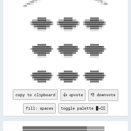
      ░░▒▒▒▒░░░░                                                                    ░░░░▒▒░░░░  

  ░░▒▒▒▒░░░░                                                                            ░░░░▒▒▒▒

▒▒▒▒                                                                                            

                ▓▓▓▓▓▓▓▓▓▓                    ▓▓▓▓▓▓▓▓▓▓                    ▓▓▓▓▓▓▓▓▓▓          

          ▒▒▒▒▒▒██████████▒▒▒▒░░        ▒▒▒▒▒▒██████████▒▒▒▒░░        ▒▒▒▒▒▒██████████▒▒▒▒░░    

        ▒▒██████████████████████▒▒    ▒▒██████████████████████▒▒    ▒▒██████████████████████▒▒  

        ▒▒▓▓██████████████████▓▓▒▒    ▒▒▓▓██████████████████▓▓▒▒    ▒▒▓▓██████████████████▓▓▒▒  

          ░░▓▓▓▓██████████▓▓▓▓░░        ░░▓▓▓▓██████████▓▓▓▓░░        ░░▓▓▓▓██████████▓▓▓▓░░    

            ░░░░▓▓▓▓▓▓▓▓▓▓░░░░            ░░░░▓▓▓▓▓▓▓▓▓▓░░░░            ░░░░▓▓▓▓▓▓▓▓▓▓░░░░      

                ░░░░░░░░░░                    ░░░░░░░░░░                    ░░░░░░░░░░          

                ▓▓▓▓▓▓▓▓▓▓                    ▓▓▓▓▓▓▓▓▓▓                    ▓▓▓▓▓▓▓▓▓▓          

          ▓▓██████████████████▓▓        ▓▓██████████████████▓▓        ▓▓██████████████████▓▓    

        ▒▒██████████████████████▒▒    ▒▒██████████████████████▒▒    ▒▒██████████████████████▒▒  

          ▓▓██████████████████▓▓        ▓▓██████████████████▓▓        ▓▓██████████████████▓▓    

          ░░▓▓▓▓██████████▓▓▓▓          ░░▓▓▓▓██████████▓▓▓▓          ░░▓▓▓▓██████████▓▓▓▓      

                ▓▓▓▓▓▓▓▓▓▓                    ▓▓▓▓▓▓▓▓▓▓                    ▓▓▓▓▓▓▓▓▓▓          

                ░░░░░░░░░░                    ░░░░░░░░░░                    ░░░░░░░░░░          

                ▓▓▓▓▓▓▓▓▓▓                    ▓▓▓▓▓▓▓▓▓▓                    ▓▓▓▓▓▓▓▓▓▓          

          ▓▓██████████████████▓▓        ▓▓██████████████████▓▓        ▓▓██████████████████▓▓    

        ▒▒██████████████████████▒▒    ▒▒██████████████████████▒▒    ▒▒██████████████████████▒▒  

          ▓▓██████████████████▓▓        ▓▓██████████████████▓▓        ▓▓██████████████████▓▓    

          ░░▓▓▓▓██████████▓▓▓▓░░        ░░▓▓▓▓██████████▓▓▓▓░░        ░░▓▓▓▓██████████▓▓▓▓░░    

copy to clipboard
👍 upvote
👎 downvote
fill: spaces
toggle palette ▓→✊🏽
▓▓▓▓▓▓▓▓▓▓▓▓▓▓▓▓▓▓▓▓▓▓▓▓▓▓▓▓▓▓▓▓▓▓▓▓▓▓▓▓▓▓▓▓▒▒▒▒▒▒▒▒▒▒▒▒

▓▓▓▓▓▓▓▓▓▓▓▓▓▓▓▓▓▓▓▓▓▓▓▓▓▓▓▓▓▓▓▓▓▓▓▓▓▓▓▓▓▓▓▓▒▒▒▒▒▒▒▒▒▒▒▒
