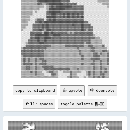
▒▒▒▒▒▒▒▒▒▒▒▒▒▒▓▓██████████████████▓▓▓▓▓▓▓▓░░░░░░░░░░░░░░░░░░░░░░░░▒▒▒▒▒▒▒▒▒▒

▒▒▒▒▒▒▒▒▒▒▒▒▒▒▓▓▓▓▒▒▒▒▓▓████████████▓▓▓▓▓▓▓▓▓▓▓▓░░░░░░░░░░░░░░░░░░░░░░▒▒▒▒▒▒

▒▒▒▒▒▒▒▒▒▒▒▒▒▒▒▒▒▒▒▒░░▒▒▓▓██▓▓██████████████▓▓▓▓▓▓▓▓▓▓░░░░░░░░░░░░░░░░░░░░▒▒

▒▒▒▒▒▒▒▒▒▒▒▒▒▒▒▒░░░░░░▒▒██████████████▓▓▓▓▓▓▓▓▓▓▓▓▓▓▓▓░░░░░░░░░░░░░░░░░░░░░░

▒▒▒▒▒▒▒▒▒▒░░▒▒░░░░░░░░▓▓██████████▓▓▓▓▓▓▓▓▓▓▓▓▓▓▓▓▓▓▓▓░░░░░░░░░░░░░░░░░░░░░░

▒▒▒▒▒▒▒▒▒▒░░░░░░░░░░░░▓▓▓▓████▓▓▓▓▓▓██▓▓██▓▓██▓▓██▓▓▓▓░░░░░░░░░░░░░░░░░░░░░░

▒▒▒▒▒▒▒▒░░░░░░░░░░░░░░████████▓▓▓▓▓▓██▓▓██▓▓██▓▓██▓▓██░░░░░░░░░░░░░░░░░░░░░░

▒▒▒▒▒▒▒▒░░░░▒▒▓▓▓▓▓▓░░▓▓██▓▓██▓▓▓▓▓▓▓▓▓▓▓▓▓▓▓▓▓▓▓▓▓▓▓▓░░░░░░░░░░░░░░░░░░░░░░

▒▒▒▒▒▒░░░░░░▓▓▓▓██▓▓██████████████████████████████████▓▓▓▓░░░░░░░░░░░░░░░░░░

▒▒▒▒▒▒░░░░▓▓▓▓▓▓▓▓██▓▓██▓▓▓▓▓▓▓▓▓▓▓▓▓▓▓▓▓▓▓▓██▓▓▓▓▓▓██▓▓▓▓▓▓░░░░░░░░░░░░░░░░

▒▒▒▒░░░░░░▓▓▓▓▓▓▓▓██▓▓██▓▓▓▓▓▓▓▓▓▓▓▓▓▓▓▓▓▓▓▓▓▓▓▓▓▓▓▓██▓▓▓▓▓▓▓▓░░░░░░░░░░░░░░

▒▒░░░░░░░░▓▓▓▓▓▓██▓▓▒▒████▓▓▓▓▓▓▓▓▓▓▓▓▓▓▓▓▓▓▓▓▓▓▓▓▓▓██▓▓▒▒▓▓▓▓░░░░░░░░░░░░░░

░░░░░░░░▓▓▓▓▓▓▓▓▓▓▒▒████▓▓██▓▓▓▓▓▓▓▓▓▓▓▓▒▒▓▓▒▒▓▓▓▓▓▓▓▓▓▓▓▓▓▓▓▓░░░░░░░░░░░░░░

░░░░░░░░▓▓▓▓████████████▓▓▓▓██████▓▓▓▓▓▓▓▓▓▓▓▓▓▓▓▓▓▓▓▓▓▓▓▓▓▓▓▓▒▒░░░░░░░░░░░░

░░░░░░░░▓▓▓▓████▓▓▓▓██████▓▓▓▓▓▓▓▓▓▓▓▓▓▓▓▓▓▓▓▓▓▓▓▓▓▓▓▓▓▓▓▓▓▓▓▓▓▓▒▒▒▒░░░░░░░░

░░░░░░▓▓▓▓▓▓▓▓██▓▓▓▓██▓▓▓▓▓▓▓▓▓▓▓▓▓▓▓▓▓▓▓▓▓▓▓▓▓▓▓▓▓▓▓▓▓▓▓▓▓▓▒▒▒▒▒▒▒▒▒▒░░░░░░

░░░░▒▒▓▓▓▓▓▓▓▓▓▓████▓▓▓▓▓▓▓▓▓▓▓▓▓▓▓▓▓▓▓▓▓▓▓▓▓▓▓▓▓▓▓▓▓▓▒▒▓▓▓▓▒▒▒▒▒▒▒▒▒▒░░░░░░

░░░░▓▓▓▓▓▓▓▓▓▓▓▓▓▓▓▓▓▓▓▓▓▓▒▒▒▒▒▒▒▒▒▒▒▒▓▓▓▓▓▓▓▓▓▓▓▓▓▓▓▓▒▒▒▒▓▓▓▓▒▒▒▒▒▒▒▒▓▓░░░░

▒▒▓▓▓▓▓▓▓▓▓▓▓▓▓▓▓▓▓▓▓▓▒▒▒▒▒▒▒▒▒▒▒▒▒▒▒▒▒▒▒▒▒▒▒▒▒▒▓▓▒▒▒▒▒▒▒▒▒▒▓▓▓▓▒▒▒▒▒▒▒▒▒▒░░

▓▓▓▓▓▓▓▓▓▓▓▓▓▓▓▓▓▓▓▓▒▒▒▒▒▒▒▒▒▒▒▒▒▒▒▒▒▒▒▒▒▒▒▒▒▒▒▒▒▒▓▓▒▒▒▒▒▒▒▒▓▓▓▓▒▒▒▒▒▒▓▓▓▓▒▒

▓▓▓▓▓▓▓▓▓▓▓▓▓▓▓▓▓▓▓▓▒▒▒▒▒▒▒▒▒▒▒▒▒▒▒▒▒▒▒▒▒▒▒▒▒▒▒▒▒▒▓▓▒▒▒▒▒▒▒▒▒▒▓▓▓▓▒▒▓▓▒▒▒▒▓▓

▒▒▓▓▓▓▓▓▓▓▓▓▓▓▓▓▓▓▓▓▒▒▒▒▒▒▒▒▒▒▒▒▒▒▒▒▒▒▒▒▒▒▒▒▒▒▒▒▒▒▒▒▓▓▒▒▒▒▒▒▒▒▓▓▓▓▓▓▒▒▒▒▒▒▓▓

▒▒▓▓▒▒▓▓▒▒▒▒▓▓▒▒▓▓▓▓▒▒▒▒▒▒▒▒▒▒▒▒▒▒▒▒▒▒▒▒▒▒▒▒▒▒▒▒▒▒▒▒▓▓▒▒▒▒▒▒▓▓▓▓▓▓▓▓▒▒▒▒▒▒▓▓

▒▒▓▓▒▒▓▓▒▒▒▒▓▓▒▒▒▒▓▓▓▓▒▒▒▒▒▒▒▒▒▒▒▒▒▒▒▒▒▒▒▒▒▒▒▒▒▒▒▒▒▒▒▒▒▒▒▒▒▒▒▒▓▓▒▒▒▒▓▓▒▒▒▒▓▓

▒▒▓▓▓▓▓▓▓▓▒▒▓▓▒▒▓▓▓▓▓▓▒▒▒▒▒▒▒▒▒▒▒▒▒▒▒▒▒▒▒▒▒▒▒▒▒▒▒▒▒▒▓▓▒▒▒▒▒▒▓▓▓▓▒▒▒▒▓▓▒▒▒▒▓▓

▒▒▒▒▓▓▓▓▒▒▒▒▓▓▒▒▒▒▓▓▓▓▓▓▓▓▓▓▒▒▒▒▒▒▒▒▒▒▒▒▒▒▒▒▒▒▒▒▒▒▒▒▒▒▒▒▒▒▒▒▒▒▓▓▒▒▒▒▓▓▒▒▒▒▒▒

▒▒▒▒▓▓▓▓▒▒▒▒▓▓▒▒▒▒▒▒▓▓▓▓▓▓▓▓▓▓▓▓▓▓▓▓▓▓▓▓▓▓▒▒▒▒▒▒▓▓▒▒▒▒▒▒▒▒▒▒▒▒▓▓▒▒▒▒▓▓▒▒▓▓▒▒

▒▒▒▒▒▒▒▒▓▓▒▒▓▓▒▒▒▒░░░░▒▒▓▓▓▓▒▒▒▒░░░░▒▒▒▒▒▒▓▓▒▒▒▒▒▒▒▒░░░░▒▒▓▓▒▒▓▓▒▒▒▒▓▓▒▒▓▓▒▒

▒▒▒▒▒▒▒▒▒▒▒▒▓▓▒▒▒▒▒▒░░░░░░▓▓▓▓▒▒░░░░░░░░░░▓▓▒▒▒▒░░░░░░░░▒▒▓▓▒▒▓▓▒▒▒▒▓▓▓▓▒▒▒▒

copy to clipboard
👍 upvote
👎 downvote
fill: spaces
toggle palette ▓→✊🏽
▓▓▓▓▓▓▓▓▓▓▓▓▓▓▓▓▓▓▓▓▓▓▓▓▓▓▓▓▓▓▓▓▓▓▓▓▓▓▓▓▓▓▓▓▓▓▓▓▓▓▓▓▓▓▓▓▓▓▓▓▓▓▓▓▓▓▓▓▓▓▓▓▓▓▓▓▓▓▓▓▓▓▓▓▓▓▓▓▓▓▓▓▓▓▓▓▓▓▓▓▓▓▓▓▓▓▓▓▓▓▓▓▓▓▓▓▓▓▓▓▓▓▓▓▓▓▓▓▓▓▓▓▓▓▓▓▓▓▓▓▓▓▓▓▓▓▓▓▓▓▓▓▓▓▓▓▓▓▓▓▓▓▓▓▓▓▓▓▓▓▓▓▓▓▓▓▓▓▓▓▓▓▓▓▓▓▓▓▓▓▓▓▓▓▓▓

▓▓▓▓▓▓▓▓▓▓▓▓▓▓▓▓▓▓▓▓▓▓▓▓▓▓▓▓▓▓▓▓▓▓▓▓▓▓▓▓██▓▓▓▓▓▓▓▓▓▓▓▓▓▓▓▓▓▓▓▓▓▓▓▓▓▓▓▓▓▓▓▓▓▓▓▓▓▓▓▓▓▓▓▓▓▓▓▓▓▓▓▓▓▓▓▓▓▓▓▓▓▓▓▓▓▓▓▓▓▓▓▓▓▓▓▓▓▓▓▓▓▓▓▓▓▓▓▓▓▓▓▓▓▓▓▓▓▓▓▓▓▓▓▓▓▓▓▓▓▓▓▓▓▓██▓▓▓▓▓▓▓▓▓▓▓▓▓▓▓▓▓▓▓▓▓▓▓▓▓▓▓▓▓▓▓▓▓▓▓▓▓▓

▓▓▓▓▓▓▓▓▓▓▓▓▓▓▓▓▓▓▓▓▓▓▓▓▒▒████░░░░████████▒▒██▓▓▓▓▓▓▓▓▓▓▓▓▓▓▓▓▓▓▓▓▓▓▓▓▓▓▓▓▓▓▓▓▓▓▓▓▓▓▓▓▓▓▓▓▓▓▓▓▓▓▓▓▓▓▓▓▓▓▓▓▓▓▓▓▓▓▓▓▓▓▓▓▓▓▓▓▓▓▓▓▓▓▓▓▓▓▓▓▓▓▓▓▓▓▓▓▓▓▓▓▓▓▓▓▓▓██▒▒████████░░░░████░░▓▓▓▓▓▓▓▓▓▓▓▓▓▓▓▓▓▓▓▓▓▓

▓▓▓▓▓▓▓▓▓▓▓▓▓▓▓▓▓▓▓▓▓▓▓▓██▒▒░░░░░░  ░░██▒▒░░▒▒██▓▓▓▓▓▓▓▓▓▓▓▓▓▓▓▓▓▓▓▓▓▓▓▓▓▓▓▓▓▓▓▓▓▓▓▓▓▓▓▓▓▓▓▓▓▓▓▓▓▓▓▓▓▓▓▓▓▓▓▓▓▓▓▓▓▓▓▓▓▓▓▓▓▓▓▓▓▓▓▓▓▓▓▓▓▓▓▓▓▓▓▓▓▓▓▓▓▓▓▓▓▓██▒▒  ▒▒██░░▓▓    ░░▒▒▓▓▓▓▓▓▓▓▓▓▓▓▓▓▓▓▓▓▓▓▓▓▓▓

▓▓▓▓▓▓▓▓▓▓▓▓▓▓▓▓▓▓▓▓▓▓▓▓▓▓██████▒▒░░    ░░  ▒▒██▓▓▓▓▓▓▓▓▓▓▓▓▓▓▓▓▓▓▓▓▓▓▓▓▓▓▓▓▓▓▓▓▓▓▓▓▓▓▓▓▓▓▓▓▓▓▓▓▓▓▓▓▓▓▓▓▓▓▓▓▓▓▓▓▓▓▓▓▓▓▓▓▓▓▓▓▓▓▓▓▓▓▓▓▓▓▓▓▓▓▓▓▓▓▓▓▓▓▓▓▓▓██░░░░  ▓▓░░  ░░▓▓▓▓▓▓▓▓▓▓▓▓▓▓▓▓▓▓▓▓▓▓▓▓▓▓▓▓▓▓

▓▓▓▓▓▓▓▓▓▓▓▓▓▓▓▓▓▓▓▓▓▓▓▓▓▓████▒▒██▒▒        ▒▒██▓▓▓▓▓▓▓▓▓▓▓▓▓▓▓▓▓▓▓▓▓▓▓▓▓▓▓▓▓▓▓▓▓▓▓▓▓▓▓▓▓▓▓▓▓▓▓▓▓▓▓▓▓▓▓▓▓▓▓▓▓▓▓▓▓▓▓▓▓▓▓▓▓▓▓▓▓▓▓▓▓▓▓▓▓▓▓▓▓▓▓▓▓▓▓▓▓▓▓▓▓▓██░░▓▓▒▒▓▓▓▓░░▓▓░░████▓▓▓▓▓▓▓▓▓▓▓▓▓▓▓▓▓▓▓▓▓▓▓▓

▓▓▓▓▓▓▓▓▓▓▓▓▓▓▓▓▓▓▓▓▓▓▓▓██▒▒▒▒░░          ░░▒▒██▓▓▓▓▓▓▓▓▓▓▓▓▓▓▓▓▓▓▓▓▓▓▓▓▓▓▓▓▓▓▓▓▓▓▓▓▓▓▓▓▓▓▓▓▓▓▓▓▓▓▓▓▓▓▓▓▓▓▓▓▓▓▓▓▓▓▓▓▓▓▓▓▓▓▓▓▓▓▓▓▓▓▓▓▓▓▓▓▓▓▓▓▓▓▓▓▓▓▓▓▓▓██░░  ▓▓▓▓▓▓▒▒▓▓  ░░░░██▓▓▓▓▓▓▓▓▓▓▓▓▓▓▓▓▓▓▓▓▓▓

▓▓▓▓▓▓▓▓▓▓▓▓▓▓▓▓▓▓▓▓▓▓▓▓▒▒░░░░  ░░░░░░████▒▒██▓▓▓▓▓▓▓▓▓▓▓▓▓▓▓▓▓▓▓▓▓▓▓▓▓▓▓▓▓▓▓▓▓▓▓▓▓▓▓▓▓▓▓▓▓▓▓▓▓▓▓▓▓▓▓▓▓▓▓▓▓▓▓▓▓▓▓▓▓▓▓▓▓▓▓▓▓▓▓▓▓▓▓▓▓▓▓▓▓▓▓▓▓▓▓▓▓▓▓▓▓▓▓▓▓▓▓▓░░████      ▒▒    ░░██▓▓▓▓▓▓▓▓▓▓▓▓▓▓▓▓▓▓▓▓
