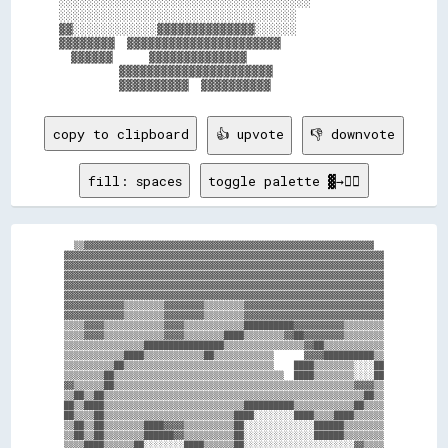
░░░░░░░░░░░░░░░░░░░░░░░░░░░░░░░░░░░░            

░░░░░░░░░░░░░░░░░░░░░░░░░░░░░░░░░░              

▓▓░░░░░░░░░░░░▓▓▓▓▓▓▓▓▓▓▓▓▓▓░░░░░░              

▓▓▓▓▓▓▓▓  ▓▓▓▓▓▓▓▓▓▓▓▓▓▓▓▓▓▓▓▓▓▓                

  ▓▓▓▓▓▓      ▓▓▓▓▓▓▓▓▓▓▓▓▓▓                    

          ▓▓▓▓▓▓▓▓▓▓▓▓▓▓▓▓▓▓▓▓▓▓                

copy to clipboard
👍 upvote
👎 downvote
fill: spaces
toggle palette ▓→✊🏽
  ▒▒▓▓▓▓▓▓▓▓▓▓▓▓▓▓▓▓▓▓▓▓▓▓▓▓▓▓▓▓▓▓▓▓▓▓▓▓▓▓▓▓▓▓▓▓▓▓▓▓▓▓▓▓▓▓▓▓▓▓  

▓▓▓▓▓▓▓▓▓▓▓▓▓▓▓▓▓▓▓▓▓▓▓▓▓▓▓▓▓▓▓▓▓▓▓▓▓▓▓▓▓▓▓▓▓▓▓▓▓▓▓▓▓▓▓▓▓▓▓▓▓▓▓▓

▓▓▓▓▓▓▓▓▓▓▓▓▓▓▓▓▓▓▓▓▓▓▓▓▓▓▓▓▓▓▓▓▓▓▓▓▓▓▓▓▓▓▓▓▓▓▓▓▓▓▓▓▓▓▓▓▓▓▓▓▓▓▓▓

▓▓▓▓▓▓▓▓▓▓▓▓▓▓▓▓▓▓▓▓▓▓▓▓▓▓▓▓▓▓▓▓▓▓▓▓▓▓▓▓▓▓▓▓▓▓▓▓▓▓▓▓▓▓▓▓▓▓▓▓▓▓▓▓

▓▓▓▓▓▓▓▓▓▓▓▓▓▓▓▓▓▓▓▓▓▓▓▓▓▓▓▓▓▓▓▓▓▓▓▓▓▓▓▓▓▓▓▓▓▓▓▓▓▓▓▓▓▓▓▓▓▓▓▓▓▓▓▓

▓▓▓▓▓▓▓▓▓▓▓▓▓▓▓▓▓▓▓▓▓▓▓▓▓▓▓▓▓▓▓▓▓▓▓▓▓▓▓▓▓▓▓▓▓▓▓▓▓▓▓▓▓▓▓▓▓▓▓▓▓▓▓▓

▓▓▓▓▓▓▓▓▓▓▓▓▒▒▒▒▒▒▒▒▓▓▓▓▓▓▓▓▒▒▒▒▒▒▒▒▓▓▓▓▓▓▓▓▓▓▓▓▓▓▓▓▓▓▓▓▓▓▓▓▓▓▓▓

▓▓▓▓▓▓▓▓▓▓▓▓▒▒▒▒▒▒▒▒▓▓▓▓▓▓▓▓▒▒▒▒▒▒▒▒▓▓▓▓▓▓▓▓▓▓▓▓▓▓▓▓▓▓▓▓▓▓▓▓▓▓▓▓

▒▒▒▒▓▓▓▓▒▒▒▒▒▒▒▒▒▒▒▒▓▓▓▓▒▒▒▒▒▒▒▒▒▒▒▒██████████▓▓▓▓▓▓▓▓▓▓▒▒▒▒▒▒▒▒

▒▒▒▒▓▓▓▓▒▒▒▒▒▒▒▒▒▒▒▒▓▓▓▓▒▒▒▒▒▒▒▒████▒▒▒▒▒▒▒▒▓▓██▓▓▓▓▓▓▓▓▒▒▒▒▒▒▒▒

▒▒▒▒▒▒▒▒▒▒▒▒▒▒▒▒████████████████▒▒▒▒▒▒▒▒▒▒▒▒▒▒▒▒▓▓██▒▒▒▒▒▒▒▒▒▒▒▒

▒▒▒▒▒▒▒▒▒▒▒▒████▒▒▒▒▒▒▒▒▒▒▒▒██▒▒▒▒▒▒▒▒▒▒▒▒      ▓▓▓▓██████████▒▒

▒▒▒▒▒▒▒▒▒▒██▒▒▒▒▒▒▒▒▒▒▒▒▒▒▒▒▒▒▒▒▒▒▒▒▒▒▒▒▒▒    ████▒▒▒▒▒▒▒▒░░░░██

▒▒▒▒▒▒▒▒██▒▒▒▒▒▒▒▒▒▒▒▒▒▒▒▒▒▒▒▒▒▒▒▒▒▒▒▒▒▒▒▒▒▒  ████▒▒▒▒▒▒▒▒░░░░██

▓▓▒▒▒▒▒▒██▒▒▒▒▒▒▒▒▒▒▒▒▒▒▒▒▒▒▒▒▒▒▒▒▒▒▒▒▒▒▒▒▒▒▒▒▒▒▒▒▒▒▒▒▒▒▒▒▓▓▓▓▒▒

▒▒██▒▒██▒▒▒▒▒▒▒▒▒▒▒▒▒▒▒▒▒▒▒▒▒▒▒▒▒▒▒▒▒▒▒▒▒▒▒▒▒▒▒▒▒▒▒▒▒▒▒▒▒▒▒▒██▒▒

██▒▒████▒▒▒▒▒▒▒▒▒▒▒▒▒▒▒▒▒▒▒▒▒▒▒▒▒▒▒▒██████████▒▒▒▒▒▒▒▒▒▒▒▒██▒▒▒▒

██▒▒▒▒██▒▒▒▒▒▒▒▒▒▒▒▒▒▒▒▒▒▒▒▒▒▒▒▒▒▒████░░░░░░░░████▒▒▒▒████▒▒▒▒▒▒

▒▒██▒▒██▒▒▒▒▒▒▒▒████▓▓▓▓▒▒▒▒▒▒▒▒▒▒██░░░░░░░░░░░░░░██████▒▒▒▒▒▒▒▒

▒▒██▒▒██▒▒▒▒▒▒▒▒██████▓▓▒▒▒▒▒▒▒▒▒▒██░░░░░░░░░░░░░░██████▒▒▒▒▒▒▒▒

▒▒▒▒████▒▒▒▒▒▒██░░░░░░░░████▒▒▒▒▒▒██░░░░░░░░░░░░░░░░░░░░░░▓▓▒▒▒▒
