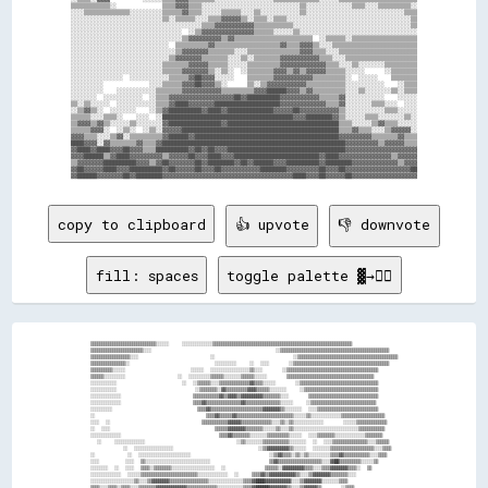
▒▒▒▒▒▒▒▒▒▒▒▒░░              ▒▒▒▒▓▓▓▓▒▒▒▒░░░░░░░░░░░░░░░░░░░░░░░░░░░░░░▒▒░░░░░░░░░░░░░░▒▒▒▒░░░░▒▒▒▒▒▒▒▒▒▒░░

░░░░▒▒▒▒▒▒▒▒▒▒▒▒▒▒░░░░░░░░░░▒▒▒▒▒▒▓▓▒▒▒▒░░░░░░▒▒▒▒▒▒░░░░▒▒░░░░░░░░░░░░▒▒░░░░░░░░░░░░░░░░░░░░░░░░░░░░░░▒▒▒▒

░░░░░░░░░░░░░░░░░░░░░░░░░░░░▒▒░░▒▒▒▒▒▒░░░░▒▒▒▒▓▓▓▓▓▓▒▒░░▒▒▒▒░░▒▒▒▒░░░░░░░░░░░░░░░░░░░░░░░░░░░░░░░░░░░░░░▒▒

░░░░░░░░░░░░░░░░░░░░░░░░░░░░░░░░░░░░░░░░▒▒▒▒▓▓▓▓▓▓▓▓▓▓▓▓▒▒▒▒▒▒▒▒▒▒▒▒░░░░░░░░░░░░░░░░░░░░░░░░░░░░░░░░░░░░▒▒

░░░░░░░░░░░░░░░░░░░░░░░░░░░░░░░░░░  ░░▒▒▓▓▓▓▓▓▓▓▓▓▓▓▓▓▓▓▒▒▒▒▒▒░░░░░░▒▒░░░░░░░░░░░░░░░░░░░░░░░░░░░░░░░░░░░░

░░░░░░░░░░░░░░░░░░░░░░░░░░░░░░░░░░▒▒▓▓▓▓▓▓▓▓▓▓▒▒▓▓▒▒▒▒▒▒▒▒▒▒▒▒▒▒▒▒▒▒▒▒▒▒▒▒  ░░▒▒▒▒▒▒░░▒▒▒▒▒▒▒▒▒▒▒▒▒▒▒▒▒▒▒▒

░░░░░░░░░░░░░░░░░░░░░░░░░░░░░░  ▒▒▒▒▒▒▒▒▒▒▓▓▒▒▒▒▒▒▒▒▒▒▒▒▒▒▒▒▒▒▒▒▓▓▒▒▒▒▓▓▓▓▒▒░░░░▒▒▒▒▒▒▒▒▒▒▒▒▒▒▒▒▒▒▒▒▒▒▒▒▒▒

░░░░░░░░░░░░░░░░░░░░░░░░░░░░░░░░▒▒▓▓▓▓▓▓▓▓▒▒▒▒▒▒▒▒░░░░▒▒▒▒▒▒▒▒▒▒▒▒▒▒▒▒▓▓▓▓▒▒▒▒░░░░▒▒▒▒▒▒▒▒▒▒▒▒▒▒▒▒▒▒▒▒▒▒▒▒

░░░░░░░░░░░░░░░░░░░░░░░░░░░░░░▒▒▓▓▓▓▓▓▓▓▒▒▒▒▒▒▒▒░░░░▒▒░░▒▒▒▒▒▒▒▒▓▓▓▓▓▓▓▓▓▓▓▓▒▒▒▒░░░░▒▒▒▒▒▒▒▒▒▒▒▒▒▒▒▒▒▒▒▒▒▒

░░░░░░░░░░░░░░░░░░░░░░░░░░░░▒▒▒▒▒▒▒▒▓▓▓▓▓▓▒▒▒▒▒▒░░░░░░▒▒▒▒▒▒▒▒▒▒▓▓▓▓▓▓▓▓▓▓▓▓▓▓▒▒▒▒░░░░▒▒░░░░░░░░▒▒▒▒▒▒▒▒▒▒

░░░░░░░░░░░░░░░░░░░░░░░░░░░░▒▒▒▒▒▒▓▓▓▓▓▓▓▓▒▒░░▒▒░░  ░░▒▒▒▒▒▒▒▒▓▓▓▓▒▒▓▓▒▒▓▓▓▓▓▓▒▒▒▒▒▒░░░░░░      ░░▒▒▒▒▒▒▒▒

░░░░░░░░░░░░░░░░  ░░░░░░░░░░░░▒▒▒▒▒▒▓▓██▓▓▓▓░░░░░░    ▒▒▒▒▒▒▒▒▓▓▓▓▓▓▓▓▓▓▓▓▒▒▒▒▒▒▒▒▒▒░░  ░░░░░░    ▒▒▒▒▒▒▒▒

░░░░░░░░░░              ░░░░▒▒▒▒▒▒▓▓▓▓██▓▓▓▓▒▒░░      ▒▒░░▒▒▓▓▓▓▓▓▓▓▓▓▓▓▒▒▒▒▒▒▒▒▒▒▒▒░░░░░░░░░░░░    ░░▒▒▒▒

░░░░░░░░░░    ░░░░░░░░░░░░▒▒▒▒▒▒▒▒▓▓▓▓▓▓▓▓▓▓▓▓▒▒▒▒▒▒▒▒▒▒▓▓▓▓██████▓▓▓▓▒▒▓▓▒▒▒▒▒▒▒▒▒▒░░░░▒▒░░░░░░░░▒▒░░▒▒▒▒

░░░░░░░░  ░░░░░░░░░░░░  ░░▒▒▒▒▓▓▓▓▓▓▓▓▓▓▓▓▓▓▓▓▓▓▓▓██▓▓██████████▓▓▓▓▓▓▓▓▓▓▓▓▒▒▒▒▒▒▓▓░░░░░░░░░░░░    ░░░░░░

▒▒░░▒▒░░░░░░  ░░░░░░░░░░░░▒▒▒▒▓▓████▓▓▓▓▓▓▓▓████████████████████▓▓▓▓▓▓▓▓▓▓▓▓▓▓▒▒▒▒▓▓░░░░░░░░▒▒▒▒░░░░  ░░░░

░░▒▒▓▓▒▒░░  ░░░░░░░░    ░░▒▒▓▓██████████▓▓████▓▓██████████████▓▓▓▓▓▓██▓▓▓▓▓▓▓▓▓▓▓▓▒▒░░░░░░░░░░░░▒▒▒▒░░░░░░

▒▒▒▒▒▒░░░░▒▒▒▒░░    ░░░░  ░░████████████████████████████████████████▓▓▓▓████████▓▓▒▒░░░░░░▒▒▒▒░░░░░░░░▒▒░░

▒▒▓▓▓▓▒▒▓▓▒▒░░░░░░▒▒░░░░░░░░▓▓████████████████▓▓██████████████████████████████████▒▒▒▒░░░░░░▒▒▓▓▒▒▒▒░░░░░░

▒▒▒▒▒▒▓▓▓▓░░  ░░▒▒░░  ░░▒▒░░▓▓▓▓▓▓████████████████████████████████████████████████▒▒▒▒▓▓▒▒▒▒░░░░▒▒▓▓▓▓▓▓░░

▓▓▓▓▒▒▒▒░░░░▒▒▓▓░░▒▒▒▒▒▒▒▒▒▒▓▓██████▓▓████████████████████████████████████████████▓▓▓▓▓▓▓▓▓▓▒▒▒▒▒▒▒▒▓▓▒▒▒▒

████▓▓▓▓░░▓▓▒▒▒▒▒▒▒▒▓▓▒▒▒▒▓▓████████████████████████████████████████████████████████▓▓▓▓▓▓▓▓▓▓▒▒▓▓▓▓▓▓▒▒▒▒

▓▓████▓▓████▓▓▓▓██▓▓▓▓▒▒▒▒██████████▓▓██▓▓██▓▓▓▓████████████████████████████████████▓▓▓▓▓▓▓▓▓▓▓▓▓▓▓▓▓▓▓▓▓▓

▓▓▓▓██████▒▒▓▓████▓▓▓▓▓▓▓▓▓▓▒▒▓▓▓▓▓▓██▓▓▓▓████▓▓▓▓██████████████████████████▓▓████▓▓▓▓▓▓▓▓▓▓▓▓▓▓▓▓▒▒▓▓▓▓▓▓

▒▒▓▓▓▓▓▓▓▓██████████▓▓▓▓▒▒▓▓██▓▓▓▓▓▓▓▓██▓▓████████▓▓██▓▓██████▓▓▓▓██████████▓▓████████▓▓▓▓▓▓▓▓▓▓▓▓▓▓▒▒▓▓▓▓

▓▓██▓▓▓▓▓▓████▓▓▓▓██████████▓▓██▓▓▓▓▓▓██▓▓▓▓██▓▓▓▓▓▓▓▓▓▓▓▓████████▓▓▓▓▓▓▓▓▓▓██▓▓▓▓██▓▓▓▓▓▓▓▓▓▓▓▓▓▓▓▓▓▓▓▓██

copy to clipboard
👍 upvote
👎 downvote
fill: spaces
toggle palette ▓→✊🏽
▒▒▒▒▒▒▒▒▒▒▒▒▒▒▒▒▒▒▒▒▒▒▒▒▒▒▒▒▒▒░░░░░░    ░░░░░░░░░░░░░░▒▒▒▒▒▒▒▒▒▒▒▒▒▒▒▒▒▒▒▒▒▒▒▒▒▒▒▒▒▒▒▒▒▒▒▒▒▒▒▒▒▒▒▒▒▒▒▒▒▒▒▒▒▒▒▒▒▒▒▒▒▒▒▒

▒▒▒▒▒▒▒▒▒▒▒▒▒▒▒▒▒▒▒▒▒▒▒▒░░░░                                      ░░▒▒▒▒▒▒▒▒▒▒▒▒▒▒▒▒▒▒▒▒▒▒▒▒▒▒▒▒▒▒▒▒▒▒▒▒▒▒▒▒▒▒▒▒▒▒▒▒▒▒

▒▒▒▒▒▒▒▒▒▒▒▒▒▒▒▒▒▒░░░░                      ░░                        ░░▒▒▒▒▒▒▒▒▒▒▒▒▒▒▒▒▒▒▒▒▒▒▒▒▒▒▒▒▒▒▒▒▒▒▒▒▒▒▒▒▒▒▒▒▒▒

▒▒▒▒▒▒▒▒▒▒▒▒▒▒▒▒░░                          ░░░░░░░░░░    ░░  ░░░░      ░░▒▒▒▒▒▒▒▒▒▒▒▒▒▒▒▒▒▒▒▒▒▒▒▒▒▒▒▒▒▒▒▒▒▒▒▒▒▒▒▒▒▒▒▒

▒▒▒▒▒▒▒▒▒▒░░░░░░                    ░░░░░░  ░░░░░░░░░░░░░░░░░░▒▒░░░░      ░░▒▒▒▒▒▒▒▒▒▒▒▒▒▒▒▒▒▒▒▒▒▒▒▒▒▒▒▒▒▒▒▒▒▒▒▒▒▒▒▒▒▒

▒▒▒▒▒▒░░░░░░░░░░                ░░  ░░░░░░░░░░▒▒▒▒▒▒░░░░░░░░▒▒▒▒▒▒░░░░░░      ▒▒▒▒▒▒▒▒▒▒▒▒▒▒▒▒▒▒▒▒▒▒▒▒▒▒▒▒▒▒▒▒▒▒▒▒▒▒▒▒

░░░░░░░░░░░░                    ░░  ░░▒▒▒▒▒▒░░░░▒▒▒▒▒▒▒▒▒▒▒▒▒▒▓▓▒▒▒▒░░░░░░      ░░▒▒▒▒▒▒▒▒▒▒▒▒▒▒▒▒▒▒▒▒▒▒▒▒▒▒▒▒▒▒▒▒▒▒▒▒

░░░░░░░░░░░░                        ░░▒▒▒▒▒▒▒▒░░▓▓▒▒▒▒▒▒▒▒▒▒▓▓▓▓▒▒▒▒▒▒░░░░░░░░    ░░▒▒▒▒▒▒▒▒▒▒▒▒▒▒▒▒▒▒▒▒▒▒▒▒▒▒▒▒▒▒▒▒▒▒

░░░░░░░░░░░░░░                      ▒▒▒▒▒▒▒▒▒▒▒▒▓▓▒▒▓▓▓▓▒▒▓▓▓▓▓▓▓▓▓▓▒▒▒▒▒▒▒▒░░░░      ▒▒▒▒▒▒▒▒▒▒▒▒▒▒▒▒▒▒▒▒▒▒▒▒▒▒▒▒▒▒▒▒

░░░░░░░░░░░░░░                      ▒▒▒▒▓▓▒▒▒▒▒▒▒▒▒▒▒▒▒▒▒▒▓▓▒▒▒▒▒▒▒▒▒▒▒▒▒▒▒▒░░░░░░    ░░▒▒▒▒▒▒▒▒▒▒▒▒▒▒▒▒▒▒▒▒▒▒▒▒▒▒▒▒▒▒

░░░░░░░░░░                          ▒▒▒▒▓▓▒▒▒▒▒▒▒▒▒▒▒▒▒▒▒▒▒▒▒▒▒▒▒▒▓▓▓▓▓▓▓▓▒▒░░░░░░░░  ░░░░▒▒▒▒▒▒▒▒▒▒▒▒▒▒▒▒▒▒▒▒▒▒▒▒▒▒▒▒

░░                                  ▒▒▒▒▓▓▒▒▒▒▒▒▓▓▒▒▒▒▒▒▒▒▒▒▒▒▒▒▒▒▒▒▒▒▒▒▒▒▒▒░░░░░░▒▒░░░░░░░░░░░░░░▒▒▒▒▒▒▒▒▒▒▒▒▒▒▒▒▒▒▒▒

░░░░  ░░                            ▒▒▒▒▒▒▒▒▒▒▒▒▓▓▓▓▓▓▒▒▒▒▒▒▒▒▒▒▒▒▒▒░░░░▒▒░░▒▒░░░░░░░░░░░░░░      ░░░░░░▒▒▒▒▒▒▒▒▒▒▒▒▒▒

░░  ░░░░                                ▒▒▒▒▒▒▓▓▓▓▓▓▓▓▒▒▒▒▒▒▒▒░░░░░░▒▒░░░░▒▒░░░░░░░░░░░░░░░░░░░░░░░░░░░░░░▒▒▒▒▒▒▒▒▒▒▒▒

░░░░░░░░░░░░░░                              ▒▒▒▒▓▓▒▒▒▒▒▒▒▒░░░░░░░░▒▒▒▒▒▒▒▒▒▒░░░░░░  ░░░░▒▒▒▒▒▒▒▒░░░░░░░░░░░░░░▒▒▒▒▒▒▒▒

  ░░    ░░░░░░░░░░░░░░                            ░░▒▒░░░░░░░░▒▒▒▒▒▒▒▒▒▒▒▒░░░░░░░░  ░░  ░░░░▒▒▒▒▒▒▒▒▒▒▒▒▒▒▒▒░░░░▒▒▒▒▒▒

          ░░  ░░░░░░░░░░░░░░░░░░                          ░░▒▒▓▓▓▓▓▓▓▓▓▓▒▒░░░░░░  ░░░░░░░░▒▒▒▒▒▒▒▒▒▒▒▒▒▒▒▒▒▒▒▒░░░░▒▒▒▒

░░          ░░  ░░░░░░░░░░░░░░░░░░░░░░░░                        ░░▒▒▓▓▒▒▒▒░░▒▒░░▒▒░░░░░░░░░░▒▒▒▒▓▓▒▒▒▒▒▒▒▒▒▒▒▒░░░░▒▒▒▒

░░░░        ░░░░  ▒▒░░░░░░░░░░░░░░░░░░░░░░░░░░░░░░                  ▒▒▓▓▒▒▒▒▒▒▒▒▒▒▒▒▒▒▒▒▒▒▒▒░░░░▓▓██▒▒▒▒▒▒▒▒▒▒░░░░░░▒▒

░░░░░░░░  ░░  ░░░░  ▒▒▒▒░░▒▒▒▒▒▒▒▒░░░░░░░░░░░░░░░░░░░░  ░░            ▒▒▒▒▒▒░░▓▓▓▓▓▓▓▓▓▓▒▒▒▒░░░░▒▒▒▒▓▓▓▓▓▓▓▓▒▒▒▒░░  ▒▒

░░░░░░░░░░░░░░  ░░░░░░▒▒▒▒▒▒▒▒▒▒▒▒▒▒▒▒▒▒▒▒▒▒▒▒▒▒░░░░░░░░░░░░░░  ░░    ▒▒▒▒▓▓▒▒▓▓▓▓▓▓▓▓▓▓▓▓▒▒░░░░▒▒▓▓▓▓▓▓▓▓▒▒▒▒▒▒▒▒░░░░

░░░░░░░░░░░░░░░░░░░░▒▒░░░░▒▒▓▓▓▓▓▓▓▓▒▒▒▒▒▒▒▒▒▒▒▒▒▒▒▒▒▒░░░░░░░░░░░░░░░░▒▒▒▒▓▓████▓▓▓▓▓▓▓▓▓▓▓▓░░░░▒▒▓▓▓▓▓▓▓▓░░░░░░░░▒▒▒▒

▒▒▒▒░░░░▒▒▒▒░░▒▒▒▒░░░░▒▒▒▒▒▒▒▒▓▓▓▓▓▓▓▓▓▓▓▓▓▓▒▒▒▒▒▒▒▒▒▒▒▒▒▒░░░░░░░░░░░░▒▒▒▒▓▓██████▓▓▓▓▓▓▓▓▒▒░░░░▒▒▓▓▓▓▓▓▒▒      ░░▒▒▒▒
