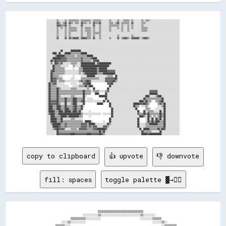
░░░░░░░░░░▒▒░░░░░░▒▒░░▒▒▒▒▒▒▒▒▒▒░░▒▒▒▒▒▒▒▒▒▒░░▒▒▒▒▒▒▒▒░░░░░░░░▒▒░░░░░░▒▒░░░░▒▒▒▒▒▒░░▒▒░░░░░░░░▒▒░░▒▒▒▒░░░░░░░░░░░░░░░░░░░░░░░░░░░░░░

░░░░░░░░░░▓▓▒▒░░▒▒▓▓░░▓▓▒▒░░▒▒▒▒░░▓▓▒▒▒▒░░▒▒░░▓▓▒▒▒▒▓▓░░░░░░░░▒▒▒▒░░▒▒▓▓░░▒▒▒▒▒▒▒▒░░▓▓░░░░░░░░▒▒▒▒░░░░░░░░░░░░░░░░░░░░░░░░░░░░░░░░░░

░░░░░░░░░░▓▓▓▓▒▒▒▒▓▓░░▒▒░░░░░░░░░░▓▓░░░░░░░░░░▓▓░░░░▒▒░░░░░░░░▒▒▒▒▒▒▒▒▒▒░░▒▒░░░░▒▒░░▒▒░░░░░░░░▒▒░░░░░░░░░░░░░░░░░░░░░░░░░░░░░░░░░░░░

░░░░░░░░░░▒▒░░▒▒░░▒▒░░▒▒▒▒▒▒▒▒░░░░▒▒░░▒▒▒▒▒▒░░▒▒░░░░▒▒░░░░░░░░▒▒░░░░░░▒▒░░▒▒░░░░▒▒░░▒▒░░░░░░░░▒▒▒▒▒▒░░░░░░░░░░░░░░░░░░░░░░░░░░░░░░░░

░░░░░░░░░░▒▒░░░░░░▒▒░░▒▒▒▒▒▒▒▒░░░░▒▒░░▒▒▒▒▒▒░░▒▒░░░░▒▒░░░░░░░░▒▒░░░░░░░░░░▒▒░░░░▒▒░░░░░░░░░░░░▒▒▒▒▒▒░░░░░░░░░░░░░░░░░░░░░░░░░░░░░░░░

░░░░░░░░░░▒▒░░░░░░▒▒░░▒▒░░░░░░░░░░▒▒░░░░▒▒▒▒░░▒▒▒▒▒▒▒▒░░░░░░░░░░░░░░░░░░░░░░░░░░░░░░░░░░░░░░░░░░░░░░░░░░░░░░░░░░░░░░░░░░░░░░░░░░░░░░

░░░░░░░░░░▒▒░░░░░░▒▒░░▒▒░░░░░░░░░░▒▒░░░░▒▒▒▒░░▒▒░░░░▒▒░░░░░░░░░░░░░░░░▒▒░░░░░░░░░░░░▒▒░░░░░░░░░░░░░░░░░░░░░░░░░░░░░░░░░░░░░░░░░░░░░░

░░░░░░░░░░▓▓░░░░░░▓▓░░▓▓▒▒▓▓▓▓▓▓░░▓▓▓▓▓▓▒▒▒▒░░▓▓░░░░▒▒░░░░░░░░▒▒░░░░░░▓▓░░▒▒▓▓▓▓▒▒░░▓▓▓▓▓▓▓▓░░▒▒▓▓▓▓▒▒░░░░░░░░░░░░░░░░░░░░░░░░░░░░░░

░░░░░░░░░░░░░░░░░░░░░░░░░░░░░░░░░░░░░░░░░░░░░░░░░░░░░░░░░░░░░░░░░░░░░░░░░░░░░░░░░░░░░░░░░░░░░░░░░░░░░░░░░░░░░░░░░░░░░░░░░░░░░░░░░░░░

░░░░░░░░░░░░░░░░░░░░░░░░░░░░░░░░░░░░░░░░░░░░░░░░░░░░░░░░░░░░░░░░░░░░░░░░░░░░░░░░░░░░░░░░░░░░░░░░░░░░░░░░░░░░░░░░░░░░░░░░░░░░░░░░░░░░

░░░░░░░░░░░░░░░░░░░░░░░░░░░░░░░░░░░░░░░░░░░░░░░░░░░░░░░░░░░░░░░░░░░░░░░░░░░░░░░░░░░░░░░░░░░░░░░░░░░░░░░░░░░░░░░░░░░░░░░░░░░░░░░░░░░░

░░░░░░░░░░░░░░░░░░░░░░░░░░░░░░░░░░░░░░░░░░░░░░░░░░░░░░░░░░░░░░░░░░░░░░░░░░░░░░░░░░░░░░░░░░░░░░░░░░░░░░░░░░░░░░░░░░░░░░░░░░░░░░░░░░░░

░░░░░░░░░░░░░░██░░░░░░░░██████████░░░░░░░░░░░░░░░░░░░░░░░░░░░░░░░░░░░░░░░░░░░░░░░░░░░░░░░░░░░░░░░░░░░░░░░░░░░░░░░░░░░░░░░░░░░░░░░░░░

░░░░░░████░░██░░░░██████▒▒▒▒▒▒▒▒▒▒██████░░░░░░░░░░░░░░░░░░░░░░░░░░░░░░░░░░░░░░░░░░░░░░░░░░░░░░░░░░░░░░░░░░░░░░░░░░░░░░░░░░░░░░░░░░░░

░░░░░░░░▒▒████████▒▒▒▒▒▒▒▒▒▒░░▒▒▒▒▒▒▒▒▒▒██████░░░░░░░░░░░░░░░░░░░░░░░░░░░░░░░░░░░░░░░░░░░░░░░░░░░░░░░░░░░░░░░░░░░░░░░░░░░░░░░░░░░░░░

░░░░░░████████▓▓▓▓▓▓▒▒▒▒▒▒▒▒▒▒▒▒▒▒▓▓▒▒▒▒▒▒▒▒▓▓████░░░░░░░░░░░░░░░░░░░░░░░░░░░░░░░░░░░░░░░░░░░░░░░░░░░░░░░░░░░░░░░░░░░░░░░░░░░░░░░░░░

░░░░██▒▒██▓▓▓▓▓▓▓▓▓▓▒▒▒▒▒▒▒▒▒▒▒▒▒▒▓▓▒▒▒▒▒▒▒▒░░▓▓▓▓██░░░░░░░░░░░░░░░░░░░░░░░░░░░░░░░░░░░░░░░░░░░░░░░░░░░░░░░░░░░░░░░░░░░░░░░░░░░░░░░░

░░░░▒▒░░██▓▓▒▒▓▓░░░░░░░░▒▒▒▒▒▒░░░░██████████████░░▓▓████████████░░░░░░░░░░░░░░░░░░░░░░░░░░░░░░░░░░░░░░░░░░░░░░░░░░░░░░░░░░░░░░░░░░░░

░░░░░░██▒▒▒▒▒▒░░░░░░░░    ▒▒░░░░░░████████████████████████████░░░░░░░░░░░░░░░░░░░░░░░░░░░░░░░░░░░░░░░░░░░░░░░░░░░░░░░░░░░░░░░░░░░░░░

░░░░░░██▒▒▒▒▒▒▒▒▒▒        ░░    ▒▒▒▒██████████████▒▒████████░░░░░░░░░░░░░░░░░░░░░░░░░░░░░░░░░░░░░░░░░░░░░░░░░░░░░░░░░░░░░░░░░░░░░░░░

░░░░▓▓██▒▒▒▒▒▒▒▒▒▒░░░░░░░░░░░░░░▒▒▒▒██████████████▒▒████████▓▓▓▓▓▓▓▓░░░░░░░░░░░░░░░░░░░░░░░░░░░░░░░░░░░░░░░░░░░░░░░░░░░░░░░░░░░░░░░░

░░░░██▒▒▒▒▒▒▒▒▒▒▒▒░░░░░░░░░░░░░░▒▒░░▒▒████████████▒▒▒▒▒▒████████████░░░░░░░░░░░░░░░░░░░░░░░░░░░░░░░░░░░░░░░░░░░░░░░░░░░░░░░░░░░░░░░░

░░░░██▒▒▒▒▒▒░░░░          ░░      ░░░░░░████████░░░░░░░░░░░░▒▒▒▒▒▒  ██░░░░░░░░░░░░░░░░░░░░░░░░░░░░░░░░░░░░░░░░░░░░░░░░░░░░░░░░░░░░░░

░░░░██▓▓▓▓▒▒▒▒▒▒        ░░░░      ▒▒▒▒▒▒▒▒▒▒▒▒▒▒▒▒▒▒░░░░░░▓▓▓▓▓▓▓▓▓▓██░░░░░░░░░░░░░░░░░░░░░░░░░░░░░░░░░░░░░░░░░░░░░░░░░░░░░░░░░░░░░░

░░░░██▓▓▓▓░░▒▒▒▒▒▒░░░░░░░░░░░░░░▒▒▓▓▒▒▓▓██▓▓░░░░░░░░░░░░░░▓▓▓▓▓▓▓▓██▒▒░░░░░░░░░░░░░░░░░░░░░░░░░░░░░░░░░░░░░░░░░░░░░░░░░░░░░░░░░░░░░░

░░██▒▒▓▓▓▓░░░░░░░░      ░░░░░░  ░░░░▓▓▓▓████                ▓▓▓▓██░░░░░░░░░░░░░░░░░░░░░░░░░░░░░░░░░░░░░░░░░░░░░░░░░░░░░░░░░░░░░░░░░░

░░██▒▒▒▒▒▒░░░░░░░░░░░░    ░░░░░░▒▒▒▒▒▒██▒▒████                ██░░░░░░░░░░░░░░░░░░░░░░░░░░░░░░░░░░░░░░░░░░░░░░░░░░░░░░░░░░░░░░░░░░░░

░░██▒▒▒▒▒▒██▒▒░░░░░░░░░░▒▒▒▒▒▒░░░░░░░░░░▒▒░░  ██            ██░░░░░░░░░░░░░░░░░░░░░░░░░░░░░░░░░░░░░░░░░░░░░░░░░░░░░░░░░░░░░░░░░░░░░░

░░██▒▒▒▒▒▒██▒▒▒▒▒▒▒▒▒▒▒▒▒▒▒▒▒▒▒▒▒▒▒▒██▒▒▒▒▒▒░░▒▒▒▒▒▒░░░░░░▒▒▓▓░░░░░░░░░░░░░░░░░░░░░░░░░░░░░░░░░░░░░░░░▓▓▓▓▓▓▓▓░░░░░░░░░░░░░░░░░░░░░░

░░██▒▒▒▒▒▒██▒▒▒▒▒▒▒▒▒▒▒▒▒▒▒▒▒▒▒▒▒▒▒▒██▒▒▒▒▒▒    ████      ██░░░░░░░░░░░░░░░░░░░░░░░░░░░░░░░░░░░░░░░░░░████████░░░░░░░░░░░░░░░░░░░░░░

░░██▒▒▒▒▒▒██▒▒░░░░░░░░░░▒▒▒▒░░░░░░░░██░░            ████████░░░░░░░░░░░░░░░░░░░░░░░░░░░░░░░░░░░░░░████░░░░░░▒▒████░░░░░░░░░░░░░░░░░░

░░██▒▒▒▒▒▒██▒▒▒▒▒▒██▒▒▒▒▒▒████▒▒▒▒▒▒██  ░░░░░░            ██░░░░░░░░░░░░░░░░░░░░░░░░░░░░░░░░░░░░██▒▒▒▒▒▒▒▒▒▒▒▒▒▒▒▒██░░░░░░░░░░░░░░░░

░░██▓▓▓▓▓▓██▒▒▒▒▒▒██▒▒▒▒▒▒████▒▒▒▒▓▓██░░░░░░░░░░░░░░░░░░██░░██░░░░░░░░░░░░░░░░░░░░░░░░░░░░░░████▒▒██▒▒▒▒    ▒▒▒▒▓▓██░░░░░░░░░░░░░░░░

░░██▓▓▓▓▓▓██▒▒░░░░██░░░░▒▒████░░░░░░██            ██████      ██░░░░░░░░░░░░░░░░░░░░░░██████▓▓▓▓██▓▓▒▒        ▒▒▓▓▒▒██░░░░░░░░░░░░░░

░░████▒▒▒▒████▒▒▒▒██▒▒▒▒▒▒▓▓██▒▒▒▒██░░                        ██░░░░░░░░░░░░░░░░░░░░░░██▒▒▒▒  ░░░░▒▒░░        ░░░░▒▒██░░░░░░░░░░░░░░

░░████▒▒▒▒████▒▒▒▒████▒▒▒▒▓▓██▒▒▒▒██                            ██░░░░░░░░░░░░░░░░░░░░░░██        ▒▒▒▒░░    ░░░░░░░░██░░░░░░░░░░░░░░

░░██████▒▒▒▒████▒▒██████▒▒████▒▒██░░      ░░                    ██░░░░░░░░░░░░░░░░░░░░░░░░██    ██░░▒▒▒▒▒▒░░░░░░██░░██░░░░░░░░░░░░░░

░░▓▓████▒▒▒▒██████████████████████▒▒░░░░░░░░░░░░░░░░░░  ░░░░░░░░██░░░░░░░░░░░░░░░░░░░░░░░░▓▓▒▒▒▒██▒▒██▒▒▒▒▒▒▒▒▒▒██▒▒██░░░░░░░░░░░░░░

░░░░████▒▒▒▒▒▒██████▒▒██████████▒▒▒▒      ░░                    ██░░░░░░░░░░░░░░░░░░░░░░░░░░████▒▒░░██▒▒░░▒▒░░▒▒██▒▒██░░░░░░░░░░░░░░

░░░░██████▒▒▒▒██░░░░░░░░▒▒▒▒░░░░░░░░                          ██░░░░░░░░░░░░░░░░░░░░░░░░░░██      ░░██░░██░░██▒▒██░░██░░░░░░░░░░░░░░

░░░░██████▒▒▒▒██▒▒▒▒▒▒▒▒▒▒▒▒▒▒▒▒▒▒▒▒  ██████░░          ░░    ██░░░░░░░░░░░░░░░░░░░░░░░░░░██      ░░██▒▒██▒▒████▒▒▒▒██░░░░░░░░░░░░░░

░░░░▒▒████████▒▒▒▒▓▓▒▒▒▒▒▒▒▒▒▒▒▒▒▒▓▓▓▓▓▓▒▒██████░░░░░░░░░░░░██▒▒░░░░░░░░░░░░░░░░░░░░░░░░░░██░░░░░░▒▒▒▒████████▒▒▒▒▒▒██░░░░░░░░░░░░░░

░░░░░░██████▓▓▒▒▒▒▓▓▒▒▒▒▒▒▒▒▒▒▒▒▒▒▓▓▓▓▓▓▒▒▓▓▒▒▓▓▓▓░░░░░░▓▓▓▓▒▒░░░░░░░░░░░░░░░░░░░░░░░░░░░░██░░░░░░▒▒▒▒▒▒▒▒▒▒▒▒▒▒▒▒▒▒██░░░░░░░░░░░░░░

░░░░░░▒▒▓▓██▓▓▓▓▓▓░░░░░░▒▒▒▒▒▒░░▓▓▓▓▓▓▓▓▒▒▒▒▒▒▓▓▓▓████████▓▓░░░░░░░░░░░░░░░░░░░░░░░░░░░░░░░░██  ██████▒▒▒▒▒▒▒▒██▒▒██▓▓░░░░░░░░░░░░░░

░░░░░░░░░░██▒▒▒▒▒▒▒▒▒▒▒▒▒▒▒▒▒▒▒▒▒▒▒▒▒▒▒▒▒▒▒▒▒▒▒▒▒▒▒▒██▒▒██░░░░░░░░░░░░░░░░░░░░░░░░░░░░░░░░░░░░██▒▒▒▒▒▒▒▒░░░░░░░░██░░░░░░░░░░░░░░░░░░

copy to clipboard
👍 upvote
👎 downvote
fill: spaces
toggle palette ▓→✊🏽
                                      ▒▒▒▒▒▒▒▒▒▒▒▒▒▒▒▒▒▒▒▒▒▒▒▒▒▒▒▒▒▒                            

                            ░░░░░░░░░░▒▒░░░░░░░░░░░░░░░░░░░░░░░░░░▒▒░░░░░░░░                    

                    ▒▒▒▒▒▒▒▒▒▒░░░░░░░░░░                          ░░░░░░░░▒▒▒▒▒▒                

              ░░░░▒▒░░░░░░░░░░                                            ░░░░░░▒▒░░            

          ▒▒▒▒▒▒░░░░                                                            ░░▒▒▒▒▒▒▒▒      
