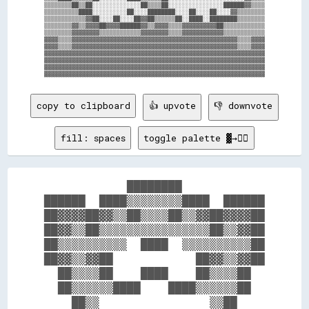
▒▒▒▒▒▒▒▒██▒▒██░░░░░░░░░░░░░░██▒▒▒▒██░░░░░░░░░░░░░░░░██████▓▓▒▒▒▒

▒▒▒▒▒▒▒▒▒▒████░░░░░░░░░░██░░░░████████░░░░██░░░░██░░░░▓▓▒▒▒▒▒▒▒▒

▒▒▒▒▒▒▒▒▒▒▒▒▓▓██░░░░██░░░░██▓▓██▒▒▒▒▒▒██░░████░░████████▒▒▒▒▒▒▒▒

▒▒▒▒▒▒▒▒▓▓▒▒▓▓▓▓██▓▓▓▓██████▓▓▒▒▓▓▓▓▒▒▒▒▓▓▓▓▓▓▓▓▓▓██▒▒▒▒▒▒▒▒▒▒▒▒

▒▒▒▒▒▒▒▒▓▓▓▓▓▓▓▓▒▒▒▒▒▒▒▒▒▒▒▒▓▓▓▓▓▓▓▓▒▒▒▒▓▓▓▓▓▓▓▓▓▓▓▓▒▒▒▒▒▒▒▒▒▒▒▒

▓▓▓▓▒▒▒▒▓▓▓▓▓▓▓▓▓▓▓▓▓▓▓▓▓▓▓▓▓▓▓▓▓▓▓▓▓▓▓▓▓▓▓▓▓▓▓▓▓▓▓▓▓▓▓▓▒▒▒▒▓▓▓▓

▓▓▓▓▒▒▒▒▓▓▓▓▓▓▓▓▓▓▓▓▓▓▓▓▓▓▓▓▓▓▓▓▓▓▓▓▓▓▓▓▓▓▓▓▓▓▓▓▓▓▓▓▓▓▓▓▒▒▒▒▓▓▓▓

▓▓▓▓▓▓▓▓▓▓▓▓▓▓▓▓▓▓▓▓▓▓▓▓▓▓▓▓▓▓▓▓▓▓▓▓▓▓▓▓▓▓▓▓▓▓▓▓▓▓▓▓▓▓▓▓▓▓▓▓▓▓▓▓

▓▓▓▓▓▓▓▓▓▓▓▓▓▓▓▓▓▓▓▓▓▓▓▓▓▓▓▓▓▓▓▓▓▓▓▓▓▓▓▓▓▓▓▓▓▓▓▓▓▓▓▓▓▓▓▓▓▓▓▓▓▓▓▓

▓▓▓▓▓▓▓▓▓▓▓▓▓▓▓▓▓▓▓▓▓▓▓▓▓▓▓▓▓▓▓▓▓▓▓▓▓▓▓▓▓▓▓▓▓▓▓▓▓▓▓▓▓▓▓▓▓▓▓▓▓▓▓▓

copy to clipboard
👍 upvote
👎 downvote
fill: spaces
toggle palette ▓→✊🏽
            ████████            

██████  ████▒▒▒▒▒▒▒▒████  ██████

██▓▓▓▓██▓▓▒▒██▒▒▒▒██▒▒▓▓██▓▓▓▓██

██▓▓▒▒██▒▒▒▒▒▒▒▒▒▒▒▒▒▒▒▒██▒▒▓▓██

██▒▒▒▒▒▒▒▒▒▒  ████  ▒▒▒▒▒▒▒▒▒▒██

██▓▓▒▒▓▓██            ██▓▓▒▒▓▓██

  ██▒▒▒▒██    ████    ██▒▒▒▒██  

  ██▒▒▒▒▒▒████    ████▒▒▒▒▒▒██  

    ██▒▒                ▒▒██    
