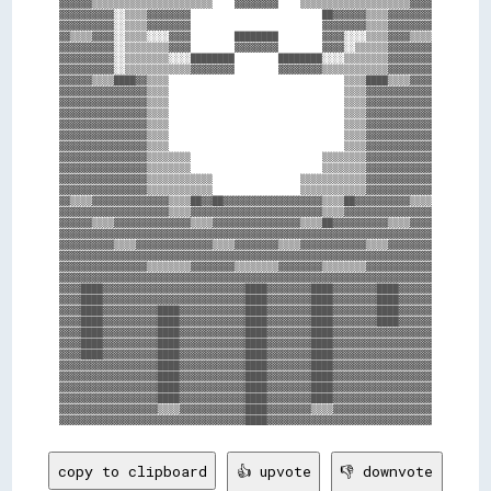
▓▓▓▓▓▓▒▒▒▒▒▒▒▒▒▒▒▒▒▒▒▒▒▒▒▒▒▒    ▓▓▓▓▓▓▓▓    ▒▒▒▒▒▒▒▒▒▒▒▒▒▒▒▒▒▒▒▒▓▓▓▓

▓▓▓▓▓▓▓▓▓▓░░▒▒▒▒▓▓▓▓▓▓▓▓                        ██▓▓▓▓▓▓▒▒▒▒▓▓▓▓▓▓▓▓

▓▓▓▓▓▓▓▓▓▓░░▒▒▒▒▓▓▓▓▓▓▓▓                        ▓▓▓▓▓▓▓▓▒▒▒▒▓▓▓▓▓▓▓▓

▓▓▒▒▒▒▓▓▓▓░░▒▒▒▒░░░░▓▓▓▓        ████████        ▓▓▓▓░░░░▒▒▒▒▓▓▓▓▒▒▒▒

▓▓▓▓▓▓▓▓▓▓░░▒▒▒▒▒▒▒▒▓▓▓▓        ▓▓▓▓▓▓▓▓        ▓▓▓▓░░▒▒▒▒▒▒▓▓▓▓▓▓▓▓

▓▓▓▓▓▓▓▓▓▓░░▒▒▒▒▒▒▒▒░░░░████████        ████████░░░░▒▒▒▒▒▒▒▒▓▓▓▓▓▓▓▓

▓▓▓▓▓▓▓▓▓▓░░▒▒▒▒▒▒▒▒▒▒▒▒▓▓▓▓▓▓▓▓        ▓▓▓▓▓▓▓▓▒▒▒▒▒▒▒▒▒▒▒▒▓▓▓▓▓▓▓▓

▓▓▓▓▓▓▒▒▒▒████▓▓▒▒▒▒                                ▒▒▒▒████▒▒▒▒▓▓▓▓

▓▓▓▓▓▓▓▓▓▓▓▓▓▓▓▓▒▒▒▒                                ▒▒▒▒▓▓▓▓▓▓▓▓▓▓▓▓

▓▓▓▓▓▓▓▓▓▓▓▓▓▓▓▓▒▒▒▒                                ▒▒▒▒▓▓▓▓▓▓▓▓▓▓▓▓

▓▓▓▓▓▓▓▓▓▓▓▓▓▓▓▓▒▒▒▒                                ▒▒▒▒▓▓▓▓▓▓▓▓▓▓▓▓

▓▓▓▓▓▓▓▓▓▓▓▓▓▓▓▓▒▒▒▒                                ▒▒▒▒▓▓▓▓▓▓▓▓▓▓▓▓

▓▓▓▓▓▓▓▓▓▓▓▓▓▓▓▓▒▒▒▒                                ▒▒▒▒▓▓▓▓▓▓▓▓▓▓▓▓

▓▓▓▓▓▓▓▓▓▓▓▓▓▓▓▓▒▒▒▒                                ▒▒▒▒▓▓▓▓▓▓▓▓▓▓▓▓

▓▓▓▓▓▓▓▓▓▓▓▓▓▓▓▓▒▒▒▒▒▒▒▒                        ▒▒▒▒▒▒▒▒▓▓▓▓▓▓▓▓▓▓▓▓

▓▓▓▓▓▓▓▓▓▓▓▓▓▓▓▓▒▒▒▒▒▒▒▒                        ▒▒▒▒▒▒▒▒▓▓▓▓▓▓▓▓▓▓▓▓

▓▓▓▓▓▓▓▓▓▓▓▓▓▓▓▓▒▒▒▒▒▒▒▒▒▒▒▒                ▒▒▒▒▒▒▒▒▒▒▒▒▓▓▓▓▓▓▓▓▓▓▓▓

▓▓▓▓▓▓▓▓▓▓▓▓▓▓▓▓▒▒▒▒▒▒▒▒▒▒▒▒                ▒▒▒▒▒▒▒▒▒▒▒▒▓▓▓▓▓▓▓▓▓▓▓▓

▓▓▒▒▒▒▓▓▓▓▓▓▓▓▓▓▓▓▓▓▒▒▒▒██▓▓██▓▓▓▓▓▓▓▓▓▓▓▓▓▓▓▓▓▓▒▒▒▒██▓▓▓▓▓▓▓▓▓▓▒▒▒▒

▓▓▓▓▓▓▓▓▓▓▓▓▓▓▓▓▓▓▓▓▒▒▒▒▓▓▓▓▓▓▓▓▓▓▓▓▓▓▓▓▓▓▓▓▓▓▓▓▒▒▒▒▓▓▓▓▓▓▓▓▓▓▓▓▓▓▓▓

▓▓▓▓▓▓▒▒▒▒▓▓▓▓▓▓▓▓▓▓▓▓▓▓▒▒▒▒▓▓▓▓▓▓▓▓▓▓▓▓▓▓▓▓▒▒▒▒██▓▓▓▓▓▓▓▓▓▓▒▒▒▒▓▓▓▓

▓▓▓▓▓▓▓▓▓▓▓▓▓▓▓▓▓▓▓▓▓▓▓▓▓▓▓▓▓▓▓▓▓▓▓▓▓▓▓▓▓▓▓▓▓▓▓▓▓▓▓▓▓▓▓▓▓▓▓▓▓▓▓▓▓▓▓▓

▓▓▓▓▓▓▓▓▓▓▒▒▒▒▓▓▓▓▓▓▓▓▓▓▓▓▓▓▒▒▒▒▓▓▓▓▓▓▓▓▒▒▒▒▓▓▓▓▓▓▓▓▓▓▓▓▒▒▒▒▓▓▓▓▓▓▓▓

▓▓▓▓▓▓▓▓▓▓▓▓▓▓▓▓▓▓▓▓▓▓▓▓▓▓▓▓▓▓▓▓▓▓▓▓▓▓▓▓▓▓▓▓▓▓▓▓▓▓▓▓▓▓▓▓▓▓▓▓▓▓▓▓▓▓▓▓

▓▓▓▓▓▓▓▓▓▓▓▓▓▓▓▓▒▒▒▒▒▒▒▒▓▓▓▓▓▓▓▓▒▒▒▒▒▒▒▒▓▓▓▓▓▓▓▓▒▒▒▒▒▒▒▒▓▓▓▓▓▓▓▓▓▓▓▓

▓▓▓▓▓▓▓▓▓▓▓▓▓▓▓▓▓▓▓▓▓▓▓▓▓▓▓▓▓▓▓▓▓▓▓▓▓▓▓▓▓▓▓▓▓▓▓▓▓▓▓▓▓▓▓▓▓▓▓▓▓▓▓▓▓▓▓▓

▓▓▓▓████▓▓▓▓▓▓▓▓▓▓▓▓▓▓▓▓▓▓▓▓▓▓▓▓▓▓████▓▓▓▓▓▓▓▓████▓▓▓▓▓▓▓▓████▓▓▓▓▓▓

▓▓▓▓████▓▓▓▓▓▓▓▓▓▓▓▓▓▓▓▓▓▓▓▓▓▓▓▓▓▓████▓▓▓▓▓▓▓▓████▓▓▓▓▓▓▓▓████▓▓▓▓▓▓

▓▓▓▓████▓▓▓▓▓▓▓▓▓▓████▓▓▓▓▓▓▓▓▓▓▓▓████▓▓▓▓▓▓▓▓████▓▓▓▓▓▓▓▓████▓▓▓▓▓▓

▓▓▓▓████▓▓▓▓▓▓▓▓▓▓████▓▓▓▓▓▓▓▓▓▓▓▓████▓▓▓▓▓▓▓▓████▓▓▓▓▓▓▓▓████▓▓▓▓▓▓

▓▓▓▓████▓▓▓▓▓▓▓▓▓▓████▓▓▓▓▓▓▓▓▓▓▓▓████▓▓▓▓▓▓▓▓████▓▓▓▓▓▓▓▓▓▓▓▓▓▓▓▓▓▓

▓▓▓▓████▓▓▓▓▓▓▓▓▓▓████▓▓▓▓▓▓▓▓▓▓▓▓████▓▓▓▓▓▓▓▓████▓▓▓▓▓▓▓▓▓▓▓▓▓▓▓▓▓▓

▓▓▓▓████▓▓▓▓▓▓▓▓▓▓████▓▓▓▓▓▓▓▓▓▓▓▓████▓▓▓▓▓▓▓▓████▓▓▓▓▓▓▓▓▓▓▓▓▓▓▓▓▓▓

▓▓▓▓▓▓▓▓▓▓▓▓▓▓▓▓▓▓████▓▓▓▓▓▓▓▓▓▓▓▓████▓▓▓▓▓▓▓▓████▓▓▓▓▓▓▓▓▓▓▓▓▓▓▓▓▓▓

▓▓▓▓▓▓▓▓▓▓▓▓▓▓▓▓▓▓████▓▓▓▓▓▓▓▓▓▓▓▓████▓▓▓▓▓▓▓▓████▓▓▓▓▓▓▓▓▓▓▓▓▓▓▓▓▓▓

▓▓▓▓▓▓▓▓▓▓▓▓▓▓▓▓▓▓████▓▓▓▓▓▓▓▓▓▓▓▓████▓▓▓▓▓▓▓▓████▓▓▓▓▓▓▓▓▓▓▓▓▓▓▓▓▓▓

▓▓▓▓▓▓▓▓▓▓▓▓▓▓▓▓▓▓████▓▓▓▓▓▓▓▓▓▓▓▓████▓▓▓▓▓▓▓▓████▓▓▓▓▓▓▓▓▓▓▓▓▓▓▓▓▓▓

▓▓▓▓▓▓▓▓▓▓▓▓▓▓▓▓▓▓▒▒▒▒▓▓▓▓▓▓▓▓▓▓▓▓████▓▓▓▓▓▓▓▓▒▒▒▒▓▓▓▓▓▓▓▓▓▓▓▓▓▓▓▓▓▓

copy to clipboard
👍 upvote
👎 downvote