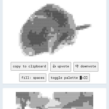
                                        ▒▒▒▒▒▒▒▒▒▒░░                                                  

                                    ░░▒▒▓▓▓▓▓▓▓▓▒▒▒▒▒▒▒▒░░                                            

                                ░░▒▒▓▓▓▓▓▓▓▓▓▓▓▓▒▒▒▒▒▒▒▒▒▒░░                                          

                              ░░▒▒▓▓▓▓▓▓▓▓▓▓▓▓▓▓▓▓▓▓▓▓▒▒▒▒▒▒▒▒░░                                      

                            ▒▒▓▓▓▓▓▓▓▓██████▓▓▓▓▓▓▓▓▓▓▓▓▒▒▓▓▒▒▒▒░░                                    

                        ▒▒▓▓▓▓▓▓▓▓▓▓████████████████████▓▓▓▓▓▓▓▓▒▒▒▒                                  

                      ▒▒▓▓▓▓▓▓▓▓▓▓▓▓▓▓▓▓██▓▓██▓▓████████████▓▓▓▓▒▒▒▒▒▒░░                              

                  ░░▒▒▒▒▓▓▓▓▓▓▓▓▓▓▓▓▓▓▓▓██████▓▓████████████████▓▓▓▓▒▒▒▒▒▒░░                          

                  ▒▒▒▒▒▒░░▒▒▒▒▒▒▒▒▒▒▓▓▓▓▓▓████▓▓████████████████▓▓▓▓▒▒▒▒▒▒▒▒                          

                ▒▒░░▒▒▒▒▓▓▓▓▒▒▒▒▒▒▒▒▒▒▒▒▓▓▓▓▓▓▓▓▓▓██████████████▓▓▓▓▓▓▒▒▒▒▒▒                          

              ░░▒▒▒▒▒▒▓▓▓▓▓▓▓▓▓▓▓▓▓▓▓▓▓▓▓▓▓▓▓▓▓▓████▓▓██████████████▓▓▒▒▒▒▒▒░░                        

            ░░▓▓▓▓▒▒▒▒▓▓▓▓▓▓▓▓▓▓▓▓▓▓▓▓▓▓▓▓▓▓▓▓▓▓▓▓▓▓██▓▓████████████▓▓▒▒▒▒▒▒▒▒                        

            ▒▒▓▓▓▓▓▓▓▓▓▓▓▓▓▓▓▓▓▓▓▓▓▓▓▓▓▓▓▓▓▓▓▓▓▓▓▓▓▓▓▓████████████▓▓▓▓▒▒▒▒▒▒▒▒                        

          ▒▒▓▓▓▓▓▓▓▓▒▒▓▓▓▓▓▓▓▓▓▓▓▓▓▓▓▓▓▓▓▓▓▓▓▓▓▓▓▓▓▓▓▓▓▓████████▓▓██▓▓▒▒▒▒▒▒▒▒░░                      

        ▒▒▓▓▓▓▓▓▓▓▓▓▓▓▓▓▓▓▓▓▓▓▓▓▓▓▓▓▓▓▓▓▓▓▓▓▓▓▓▓▓▓▓▓▓▓▓▓▓▓████████▓▓▓▓▓▓▒▒▒▒▒▒▒▒          ░░▒▒▒▒▒▒▒▒░░

      ░░▓▓▓▓▓▓▓▓▓▓▓▓▓▓▓▓▓▓▓▓▓▓▓▓▓▓▓▓▓▓▓▓▓▓▓▓▓▓▓▓▓▓▓▓▓▓▓▓██████▓▓██▓▓▓▓▓▓▒▒▒▒▒▒▒▒░░▒▒▒▒▓▓▓▓▓▓▓▓▓▓▓▓▒▒░░

      ▒▒▓▓▓▓▓▓▓▓▓▓▓▓▓▓▓▓▓▓▓▓▓▓▓▓▓▓▓▓████▓▓▓▓▓▓▒▒▓▓▓▓▓▓▓▓▓▓▓▓▓▓▓▓▓▓▓▓▓▓▓▓▒▒▒▒▒▒▒▒▓▓▓▓▓▓▓▓▓▓▓▓▓▓▒▒░░    

    ░░▒▒▓▓▓▓▓▓▓▓▓▓▓▓▓▓▓▓▓▓▓▓▓▓▓▓▓▓██████▓▓▓▓▓▓▒▒▒▒▓▓▓▓▓▓▓▓▓▓▓▓▓▓▓▓▓▓▓▓▓▓▓▓▓▓▒▒▒▒▓▓▓▓▓▓▒▒▒▒░░          

    ▒▒▒▒▓▓▓▓▓▓▓▓▓▓██▓▓▓▓▓▓▓▓▓▓▓▓▓▓████▓▓██▓▓▓▓▒▒▒▒▓▓▓▓▓▓██▓▓▓▓▓▓▓▓▓▓▓▓▓▓▓▓▓▓▓▓▒▒░░░░                  

    ▒▒▒▒▓▓▓▓▓▓▓▓████▓▓▓▓██▓▓▓▓▓▓██████▓▓▓▓▓▓▓▓▓▓▓▓▓▓▓▓▓▓▓▓▓▓▓▓▓▓▓▓▓▓██▓▓▓▓▓▓▓▓▒▒░░░░                  

  ░░░░▓▓▓▓▓▓▓▓▓▓██████████▓▓▓▓████████████▓▓▒▒▓▓▓▓▓▓▒▒▓▓▒▒▓▓▓▓██████▓▓▓▓▓▓▓▓▓▓▒▒░░░░                  

  ░░▒▒▓▓▓▓▓▓▓▓██████████████████████▓▓██▓▓▒▒▒▒▒▒▒▒▒▒▒▒▓▓▓▓▓▓▓▓████████▓▓▓▓▓▓▒▒▒▒░░                    

  ░░▒▒▓▓▓▓▓▓▓▓██████████████████████▓▓██▓▓▓▓▓▓▓▓▓▓▒▒▒▒▓▓▓▓▓▓████████▓▓▒▒▓▓▒▒▓▓░░░░                    

  ░░▒▒▓▓▓▓▓▓▓▓████████████████████████▓▓▓▓▓▓▓▓▒▒▒▒▒▒▒▒▓▓▓▓████████▓▓▒▒▓▓▓▓▒▒▒▒░░░░                    

  ░░▒▒▓▓▓▓▓▓▓▓▓▓████████████████████████▓▓▓▓▒▒▒▒▒▒▒▒▒▒▓▓▓▓██████▓▓▓▓▓▓▓▓▓▓▒▒░░░░                      

  ░░▒▒▓▓▓▓▓▓▓▓▓▓▓▓██████████████████████▓▓▒▒░░▒▒▒▒▒▒▓▓▓▓████▓▓▒▒▒▒▓▓▒▒▒▒▒▒░░░░░░                      

  ░░▒▒▒▒▓▓▓▓▓▓▓▓▓▓████████████████▓▓▓▓▓▓▓▓▒▒▒▒▒▒▒▒▓▓▓▓▓▓▓▓▓▓▒▒▒▒▒▒▒▒▒▒▒▒▒▒▒▒▒▒░░                      

  ░░░░▒▒▓▓▓▓▓▓▓▓████████████████▓▓██▓▓▓▓▓▓▒▒▒▒▒▒▒▒▓▓▓▓▓▓▓▓▒▒▒▒▓▓▒▒░░▒▒▓▓▒▒▒▒░░                        

  ░░░░▒▒▓▓▓▓▓▓▓▓▓▓▓▓██▓▓▓▓▓▓▓▓██▓▓▓▓▓▓▓▓▓▓▒▒▒▒▒▒▒▒▓▓▓▓▓▓▒▒░░░░░░░░░░░░░░  ░░                          

    ░░▒▒▒▒▒▒▓▓▓▓▓▓▓▓▓▓▓▓▓▓▓▓▓▓▓▓▓▓▓▓▓▓▓▓▓▓▒▒▒▒▒▒▓▓▓▓▓▓▒▒░░░░░░░░                                      

    ░░▒▒▒▒▓▓▒▒▒▒▒▒▒▒▓▓▓▓▓▓▓▓▓▓▓▓▓▓▓▓▓▓▓▓▓▓▒▒░░▒▒▓▓▓▓▓▓▒▒░░░░░░                                        

      ░░▒▒▒▒▒▒▒▒▒▒▒▒▒▒▓▓▓▓▓▓▓▓▓▓▓▓▓▓▓▓▓▓▓▓▒▒░░▒▒▓▓▒▒░░░░░░                                            

      ░░▒▒▒▒▒▒▒▒▒▒▒▒▒▒▒▒▓▓▓▓▓▓▓▓▓▓▓▓▓▓▓▓▓▓▒▒░░▒▒▓▓░░░░░░                                              

      ░░░░▒▒▒▒▒▒░░░░▒▒▒▒▓▓▓▓▓▓▓▓▒▒▒▒░░░░░░░░░░▒▒▒▒░░                                                  

        ░░░░▒▒▒▒░░░░▒▒▒▒▓▓▒▒▒▒░░░░          ░░░░░░                                                    

copy to clipboard
👍 upvote
👎 downvote
fill: spaces
toggle palette ▓→✊🏽
▓▓▓▓▓▓▓▓▓▓▓▓▓▓▓▓▓▓▒▒▒▒▒▒▓▓▒▒▒▒▒▒░░                  ▒▒▒▒▒▒▒▒▒▒▒▒▒▒▒▒▓▓▒▒▒▒▒▒▒▒▒▒▒▒▒▒▒▒▒▒▓▓▓▓▒▒▓▓▒▒▒▒▒▒▒▒▒▒

▓▓▓▓▓▓▓▓▓▓▓▓▓▓▓▓▓▓▒▒▒▒▒▒▒▒▒▒▒▒▒▒░░░░              ░░▒▒▒▒▒▒▒▒▒▒▒▒▒▒▒▒▒▒▒▒▒▒▒▒▒▒▒▒▒▒▒▒▒▒▒▒▓▓▓▓▒▒▒▒▒▒▒▒▒▒▒▒▒▒

▓▓▓▓▓▓▓▓▓▓▓▓▓▓▓▓▓▓▒▒▒▒▒▒▒▒▒▒▒▒░░░░░░              ░░▒▒▒▒▒▒▒▒▒▒▒▒▒▒▒▒▒▒▒▒▒▒▒▒▒▒▒▒▒▒▒▒▒▒▒▒▓▓▓▓▓▓▒▒▒▒▒▒▒▒▒▒▓▓

▒▒▓▓▓▓▓▓▓▓▓▓▓▓▓▓▓▓▓▓▒▒▒▒▒▒▒▒▒▒░░░░▒▒░░░░░░░░      ░░▒▒▒▒▒▒▒▒▒▒▒▒▒▒▒▒▒▒▒▒▒▒▒▒▒▒▒▒▒▒▒▒▒▒▓▓▓▓▓▓▓▓▓▓▓▓▓▓▓▓▓▓▓▓

▒▒▒▒▒▒▓▓▒▒▓▓▓▓▓▓▓▓▓▓▒▒▒▒▒▒▒▒▒▒▒▒▒▒▒▒▒▒▒▒▒▒▒▒░░░░  ░░▒▒▓▓▓▓▓▓▒▒▒▒▒▒▒▒▒▒▒▒▒▒▒▒▒▒▒▒▒▒▒▒▒▒▓▓▓▓▓▓▓▓▓▓▓▓▓▓▓▓▓▓▓▓

▒▒▒▒▒▒▓▓▒▒▒▒▓▓▓▓▒▒▓▓▒▒▒▒▒▒▒▒▒▒▒▒▒▒▒▒▒▒▒▒▒▒▒▒▒▒░░░░░░░░▒▒▒▒▓▓▒▒▒▒▒▒▒▒▒▒▒▒▒▒▒▒▒▒▒▒▒▒▓▓▓▓▓▓▓▓▓▓▓▓▓▓▓▓▓▓▓▓▓▓▓▓

▒▒▒▒▒▒▓▓▓▓▒▒▓▓▒▒░░▒▒▒▒▒▒▒▒▒▒▒▒▒▒▒▒▒▒▒▒▒▒▒▒▒▒▒▒░░░░░░░░░░░░▒▒▒▒▒▒▒▒▒▒▒▒▒▒▒▒▒▒▒▒▓▓▓▓▓▓▓▓▓▓▓▓▓▓▓▓▓▓▓▓▒▒▓▓▓▓▓▓

▒▒▒▒▒▒▓▓▓▓▓▓▓▓░░░░░░▒▒▒▒▒▒▒▒▒▒▒▒▒▒▒▒▒▒▒▒▒▒▒▒░░░░░░░░░░░░░░░░░░▒▒▒▒▒▒▒▒▒▒▓▓▓▓▓▓▓▓▓▓▓▓▓▓▓▓▓▓▓▓▒▒▒▒▒▒▒▒▓▓▓▓▓▓

░░░░░░▒▒▓▓▓▓▓▓▒▒░░▒▒▒▒▒▒▒▒▒▒▒▒▒▒▒▒▒▒▒▒▒▒▒▒░░░░░░░░░░░░░░░░░░▒▒▒▒▒▒▒▒▒▒▓▓▓▓▓▓▓▓▓▓▓▓▓▓▓▓▓▓▓▓▓▓▒▒▒▒▒▒▒▒▓▓▓▓▓▓

    ░░▒▒▓▓▓▓▓▓░░░░▒▒▒▒▒▒▒▒▒▒▒▒▒▒▒▒▒▒▓▓▒▒░░░░░░░░░░░░░░▒▒▒▒▒▒▒▒▒▒▒▒▓▓▓▓▓▓▓▓▓▓▓▓▓▓▓▓▓▓▓▓▓▓▓▓▓▓▒▒▒▒▒▒▒▒▒▒▒▒▓▓

  ░░░░░░▓▓▓▓      ░░▒▒▒▒▒▒▒▒▓▓▓▓▓▓▒▒▒▒▒▒░░░░▒▒▒▒▒▒▒▒▒▒▒▒▒▒▒▒▒▒▒▒▓▓▓▓▓▓▓▓▓▓▓▓▒▒▒▒▒▒▒▒▒▒▒▒▒▒▒▒▒▒▒▒▒▒▒▒▒▒▒▒▒▒

░░▒▒▒▒░░▓▓▓▓          ░░░░░░▒▒▒▒▓▓▓▓▒▒▒▒▒▒▒▒░░░░░░░░░░░░░░░░░░▒▒▒▒▒▒▒▒▒▒▒▒▒▒░░░░░░▒▒▒▒▒▒▒▒▒▒▒▒▒▒▒▒▒▒▒▒▒▒▒▒
