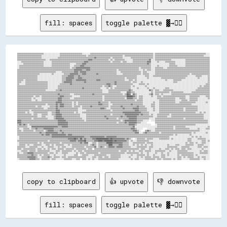
fill: spaces
toggle palette ▓→✊🏽
▒▒▒▒▒▒▒▒▒▒▒▒▒▒▒▒▒▒▒▒▒▒▒▒▒▒░░░░░░░░░░░░░░░░▒▒▒▒▒▒▒▒▒▒▒▒▒▒▒▒▒▒▒▒▒▒░░░░░░░░▒▒▒▒▒▒▒▒▒▒▒▒▒▒▒▒▒▒▒▒▒▒▒▒▒▒▒▒▒▒▒▒▒▒▒▒▒▒▒▒▒▒▒▒▒▒▒▒▒▒▒▒▒▒▒▒▒▒▒▒▒▒░░▒▒▒▒▒▒▒▒▒▒▒▒▒▒▒▒▒▒▒▒▒▒▒▒▒▒▒▒▒▒▒▒▒▒▒▒▒▒▒▒▒▒▒▒▒▒▒▒▒▒░░░░
▒▒▒▒▒▒▒▒▒▒▒▒▒▒▒▒▒▒▒▒▒▒▒▒░░░░░░░░░░░░░░░░░░▒▒▒▒▒▒▒▒▒▒▒▒▒▒▒▒▒▒▒▒▒▒▒▒▒▒░░▒▒▒▒▒▒▒▒▒▒▒▒▒▒▒▒▒▒▒▒▒▒▒▒▒▒▒▒▒▒▒▒▒▒░░▒▒▒▒▒▒▒▒▒▒▒▒▒▒▒▒▒▒▒▒▒▒▒▒▒▒▒▒░░▒▒▒▒▒▒▒▒▒▒▒▒▒▒▒▒▒▒▒▒▒▒▒▒▒▒▒▒▒▒▒▒▒▒▒▒▒▒▒▒▒▒▒▒▒▒▒▒░░░░░░
▒▒▒▒▒▒▒▒▒▒▒▒▒▒▒▒▒▒▒▒▒▒▒▒░░░░░░░░░░░░░░░░▒▒▒▒▒▒▒▒▒▒▒▒▒▒▒▒▒▒▒▒▒▒▒▒▒▒▒▒▒▒▒▒▒▒▒▒▓▓▒▒▒▒▒▒▒▒▒▒▒▒▒▒░░▒▒▒▒▒▒▒▒▒▒░░░░░░░░▒▒▒▒▒▒▒▒▒▒▒▒▒▒▒▒▒▒▒▒▒▒░░▒▒▒▒▒▒▒▒▒▒▒▒▒▒▒▒▒▒▒▒▒▒▒▒▒▒▒▒▒▒▒▒▒▒▒▒▒▒▒▒▒▒▒▒▒▒▒▒▒▒▒▒▒▒
▒▒▒▒▒▒▒▒▒▒▒▒▒▒▒▒▒▒▒▒▒▒▒▒▒▒▒▒░░░░▒▒▒▒▒▒▒▒▒▒▒▒▒▒▒▒▒▒▒▒▒▒▒▒▒▒▒▒▒▒▒▒▒▒▒▒▒▒▓▓▓▓▒▒▒▒▒▒▒▒▒▒▒▒▒▒▒▒░░▒▒░░▒▒▒▒▒▒▒▒▒▒░░░░░░░░▒▒▒▒▒▒▒▒▒▒▒▒▒▒▒▒▓▓░░░░▒▒▒▒▒▒▒▒▒▒▒▒▒▒▒▒░░░░░░░░░░░░░░▒▒▒▒▒▒▒▒▒▒▒▒▒▒▒▒▒▒▒▒▒▒▒▒
░░░░▒▒▒▒▒▒▒▒▒▒▒▒▒▒▒▒▒▒▒▒▒▒░░░░░░░░▒▒▒▒▒▒▒▒▒▒▒▒▒▒▒▒▒▒▒▒▒▒▒▒▒▒▒▒▒▒▒▒▓▓▓▓▒▒▒▒▒▒▒▒▒▒▒▒▒▒▒▒▒▒▒▒▒▒░░▒▒▒▒▒▒▒▒░░▒▒▒▒░░░░░░▒▒▒▒▒▒▒▒▒▒▒▒▒▒▓▓▓▓░░░░░░▒▒░░░░░░▒▒▒▒▒▒▒▒▒▒░░░░░░░░░░▒▒▒▒▒▒▒▒▒▒▒▒▒▒▒▒▒▒▒▒▒▒▒▒
░░░░░░▒▒▒▒▒▒▒▒▒▒▒▒▒▒▒▒▒▒▒▒░░░░░░░░▒▒▒▒▒▒▒▒▒▒▒▒▒▒▒▒▒▒░░░░░░▒▒▒▒▒▒▓▓▓▓▒▒▒▒▒▒▒▒▒▒▒▒▒▒▒▒▒▒▒▒▒▒▒▒▒▒▒▒▒▒▒▒▒▒▒▒▒▒▒▒▒▒▒▒▒▒▒▒▒▒▒▒▒▒▒▒▒▒▒▒▓▓▒▒░░░░░░░░░░░░░░░░░░▒▒▒▒▒▒░░░░░░░░░░▒▒▒▒▒▒▒▒▒▒▒▒▒▒▒▒▒▒▒▒▒▒▒▒
░░▒▒▒▒▒▒▒▒▒▒▒▒▒▒▒▒▒▒▒▒▒▒▒▒░░░░░░░░▒▒▒▒▒▒▒▒▒▒▒▒▒▒▒▒▒▒░░░░▒▒▒▒▒▒▓▓▓▓▒▒▒▒▒▒▒▒▒▒▒▒▒▒▒▒▒▒▒▒▒▒▒▒▒▒▒▒▒▒▒▒▒▒▒▒▒▒▒▒▒▒▒▒▒▒▒▒▒▒▒▒▒▒▒▒▒▒▒▒▒▒▒▒▒▒░░░░░░▒▒░░░░░░░░░░▒▒▒▒▒▒▒▒░░░░░░░░▒▒▒▒▒▒▒▒▒▒▒▒▒▒▒▒▒▒▒▒▒▒▒▒
░░▒▒▒▒▒▒▒▒▒▒▒▒▒▒▒▒▒▒▒▒▒▒▒▒▒▒▒▒▒▒▒▒▒▒▒▒▒▒▒▒▒▒▒▒▒▒▒▒▒▒░░▒▒▒▒▓▓▓▓▓▓▓▓▓▓▓▓▓▓▒▒▒▒▒▒▒▒▒▒▒▒▒▒▒▒▒▒▒▒▒▒▒▒▒▒▒▒▒▒▒▒▒▒▒▒▒▒▒▒▒▒▒▒▒▒▒▒░░▒▒▒▒▒▒▒▒▒▒░░░░▒▒▒▒▒▒▒▒░░░░▒▒▒▒▒▒▒▒▒▒▒▒▒▒▒▒▒▒▒▒▒▒▒▒▒▒▒▒▒▒▒▒▒▒▒▒▒▒▒▒▒▒
▒▒▒▒▒▒▒▒▒▒▒▒▒▒▒▒▒▒▒▒▒▒▒▒▒▒▒▒▒▒▒▒▒▒▒▒▒▒▒▒▒▒▒▒▒▒▒▒▒▒▒▒▒▒▒▒▓▓▓▓▓▓▓▓▒▒▒▒▓▓▓▓▒▒▒▒▒▒▒▒▒▒▒▒▒▒▒▒▒▒▒▒▒▒▒▒▒▒░░▒▒▒▒▒▒▒▒▒▒▒▒▒▒▒▒▒▒▒▒░░░░▒▒░░▒▒▒▒░░░░▒▒▒▒▒▒▒▒▒▒▒▒▒▒▒▒▒▒▒▒▒▒▒▒▒▒▒▒▒▒▒▒▒▒▒▒▒▒▒▒▒▒▒▒▒▒▒▒▒▒▒▒▒▒
▒▒▒▒▒▒▒▒▒▒▒▒▒▒▒▒▒▒▒▒▒▒▒▒▒▒▒▒▒▒▒▒▒▒▒▒▒▒░░░░░░▒▒▒▒▒▒▒▒▒▒▒▒▓▓▓▓▒▒▓▓▓▓▓▓▒▒▒▒▒▒▒▒▒▒▒▒▒▒▒▒▒▒▒▒▒▒▒▒▒▒▒▒▒▒░░░░▒▒▒▒▒▒▒▒▒▒▒▒▒▒▒▒▒▒▒▒░░▒▒▒▒░░░░░░░░▒▒▒▒▒▒▒▒▒▒▒▒▒▒▒▒▒▒▒▒▒▒▒▒▒▒▒▒▒▒▒▒▒▒▒▒▒▒▒▒▒▒▒▒▒▒▒▒▒▒▒▒▒▒
▒▒▒▒▒▒▒▒▒▒▒▒▒▒▒▒▒▒▒▒▒▒░░░░░░░░░░░░▒▒░░░░░░░░░░▒▒▒▒▒▒▓▓▓▓▓▓▓▓▒▒▒▒▓▓▓▓▒▒▒▒▒▒▒▒▒▒▓▓▒▒▒▒▒▒▒▒▒▒▒▒▒▒▒▒▒▒░░░░░░▒▒▒▒▒▒▒▒▒▒▒▒▒▒▒▒▒▒░░▒▒▒▒▒▒░░░░░░▒▒▒▒▒▒▒▒▒▒▒▒▒▒▒▒▒▒▒▒▒▒▒▒▒▒▒▒▒▒▒▒▒▒░░▒▒▒▒▒▒▒▒▒▒▒▒▒▒▒▒▒▒
▒▒▒▒▒▒▒▒▒▒▒▒▒▒▒▒▒▒▒▒░░░░░░░░░░░░░░░░░░░░░░░░▒▒▒▒▒▒▓▓▓▓▓▓▒▒▒▒▓▓▒▒▒▒▒▒▒▒▒▒▒▒▒▒▒▒▒▒▒▒▒▒▒▒▒▒▒▒▒▒▒▒▒▒▒▒▒▒▒▒▒▒▒▒▒▒▒▒▒▒▒▒▒▒▒▒░░░░░░░░▒▒▒▒░░░░▒▒▒▒▒▒▒▒▒▒▒▒▒▒▒▒▒▒▒▒▒▒▒▒▒▒▒▒▒▒▒▒▒▒░░░░░░░░▒▒▒▒▒▒░░░░░░▒▒
▒▒▒▒▒▒▒▒▒▒▒▒▒▒▒▒▒▒▒▒░░░░░░░░░░░░░░░░░░░░░░░░▒▒▒▒▓▓▓▓▓▓▓▓▒▒▒▒▓▓▓▓▒▒▒▒▒▒▒▒▒▒▒▒▒▒▒▒▒▒▒▒▒▒▒▒▒▒▒▒▒▒▒▒▒▒▒▒▒▒▒▒▒▒░░▒▒▒▒▒▒▒▒▒▒░░░░░░░░░░▒▒░░░░░░░░░░░░▒▒▒▒▒▒▒▒▒▒▒▒▒▒▒▒▒▒▒▒▒▒▒▒░░░░░░░░░░░░▒▒░░░░░░░░▒▒
▒▒▒▒▒▒░░▒▒▒▒▒▒▒▒▒▒▒▒░░░░░░░░░░░░░░░░░░░░░░░░▒▒▒▒▓▓▓▓▓▓▒▒▒▒▓▓▓▓▓▓▓▓▓▓▒▒▒▒▒▒▒▒▒▒▓▓▓▓▒▒▒▒▒▒▒▒▒▒▒▒▒▒▒▒▒▒▒▒▒▒▒▒░░░░▒▒▒▒░░▒▒░░░░░░░░░░░░░░░░░░░░░░░░░░░░▒▒░░░░░░▒▒▒▒▒▒▒▒░░░░░░░░░░░░░░░░░░░░░░░░░░▒▒
▒▒▒▒░░░░▒▒▒▒▒▒▒▒▒▒▒▒▒▒▒▒▒▒▒▒▒▒░░░░░░░░░░░░░░▒▒▓▓▓▓▓▓▓▓▒▒▒▒▒▒▒▒▒▒▒▒▓▓▒▒▒▒▒▒▒▒▒▒▒▒▒▒▒▒▒▒▒▒▒▒▒▒▒▒▒▒▓▓▒▒▒▒▒▒▒▒▒▒▒▒▒▒░░▒▒▒▒░░░░▒▒░░░░░░░░░░░░░░░░░░░░░░░░░░░░░░▒▒▒▒░░░░░░░░░░░░░░░░░░░░░░░░░░░░░░▒▒
▒▒░░░░░░▒▒▒▒▒▒▒▒▒▒▒▒▒▒▒▒▒▒▒▒▒▒░░░░░░░░░░░░▒▒▒▒▒▒▒▒▒▒▓▓▒▒▒▒▒▒▒▒▒▒▒▒▒▒▒▒▒▒▒▒▒▒▒▒▒▒▒▒▒▒▒▒▒▒▓▓▓▓▒▒▒▒▓▓▒▒▒▒▒▒▒▒▒▒▒▒▒▒▒▒░░░░░░▒▒▒▒▒▒░░▒▒░░░░░░░░░░░░░░░░░░░░░░░░░░░░░░░░░░░░░░░░░░░░░░░░░░░░░░░░▒▒▒▒
▒▒▒▒▒▒▒▒▒▒▒▒▒▒▒▒▒▒▒▒▒▒▒▒▒▒▒▒▒▒░░░░░░░░░░▒▒▒▒▒▒▒▒▒▒▒▒▒▒▒▒▒▒▒▒▒▒▒▒▒▒▒▒▒▒▒▒▒▒▒▒▒▒▒▒▒▒▒▒░░▒▒▒▒▓▓▒▒░░░░▒▒▒▒▒▒▒▒▒▒▒▒▒▒░░▒▒░░░░░░░░░░▒▒░░░░░░░░░░░░░░░░░░░░░░░░░░░░░░░░░░░░░░░░░░░░░░░░░░░░▒▒░░▒▒▒▒▒▒
▒▒▒▒▒▒▒▒▒▒▒▒▒▒▒▒▒▒▒▒▒▒▒▒▒▒▒▒▒▒░░░░░░░░░░▒▒▒▒▒▒▒▒▒▒▒▒▒▒▒▒▒▒▒▒▒▒▒▒▓▓▒▒▒▒▒▒▒▒▒▒▒▒▒▒▒▒░░░░░░▒▒░░▒▒░░▒▒▒▒▒▒▒▒▒▒▒▒▒▒▒▒░░░░░░▒▒░░░░░░░░▒▒░░░░▒▒░░░░░░░░░░▒▒▒▒░░░░░░░░░░░░░░░░░░░░░░░░░░░░▒▒▒▒▒▒▒▒▒▒▒▒
▒▒▒▒▒▒▒▒▒▒▒▒▒▒▒▒▒▒▒▒▒▒▒▒▒▒▒▒░░░░░░░░░░▒▒▒▒▓▓▒▒▒▒▒▒▒▒▒▒▒▒▒▒▒▒▒▒▒▒▒▒▒▒▒▒▒▒▒▒▒▒▒▒▒▒▒▒▒▒░░░░░░▒▒▒▒▒▒▒▒▒▒▒▒▒▒▒▒▒▒▒▒▓▓▒▒░░░░░░░░░░░░░░░░▓▓▒▒░░▒▒▒▒░░░░▒▒▒▒▒▒▒▒▒▒░░░░░░░░░░░░░░░░░░░░░░▒▒▒▒▒▒▒▒▒▒▒▒▒▒
▒▒▒▒▒▒▒▒▒▒▒▒▒▒▒▒▒▒▒▒▒▒▒▒▒▒▒▒▒▒▒▒▒▒▒▒▒▒▒▒▒▒▒▒▒▒▒▒▒▒▒▒▒▒▒▒▒▒▒▒▒▒▒▒▒▒▒▒▒▒▒▒▒▒▒▒▒▒▒▒▒▒▒▒░░░░░░▒▒▒▒▒▒▒▒▒▒▒▒░░░░░░▓▓▓▓▒▒▒▒░░░░░░░░░░░░░░░░▒▒░░▒▒▒▒▒▒▒▒▒▒▒▒▒▒░░▒▒▒▒▒▒▒▒▒▒▒▒░░░░░░░░▒▒▒▒▒▒▒▒▒▒▒▒▒▒▒▒▒▒
▒▒▒▒▒▒▒▒▒▒▒▒▒▒▒▒▒▒▒▒▒▒▒▒▒▒▒▒▒▒▒▒▒▒▒▒▒▒▒▒▓▓▒▒▒▒▒▒▒▒▒▒░░░░▒▒▒▒▒▒▒▒▒▒▒▒▒▒▒▒▒▒▓▓▒▒▒▒▒▒▒▒▒▒▒▒▒▒▒▒▒▒▒▒▒▒▒▒▒▒▒▒░░▒▒██▓▓░░▓▓▒▒░░░░░░░░░░░░▒▒▓▓░░▒▒▒▒░░▒▒░░░░░░░░▒▒▒▒▒▒▒▒▒▒▒▒▒▒▒▒▒▒▒▒▒▒▒▒▒▒▒▒▒▒▒▒▒▒▒▒▒▒
▒▒▒▒▒▒▒▒▒▒▒▒▒▒▒▒░░▒▒▒▒░░▒▒▒▒▒▒▒▒▒▒▒▒▒▒▒▒▒▒▓▓▓▓▒▒▒▒▒▒▒▒░░░░░░░░▒▒▒▒▒▒▒▒▒▒▒▒▒▒▒▒▒▒▒▒▒▒░░▒▒▒▒▒▒▒▒▒▒▒▒▒▒▒▒▒▒▒▒▒▒██████▓▓▒▒░░▒▒▒▒░░░░░░░░▒▒░░░░▒▒▒▒░░▒▒▒▒▒▒▒▒▒▒▒▒▒▒▒▒▒▒▒▒▒▒░░░░▒▒▒▒▒▒▒▒▒▒░░░░░░▒▒▒▒
▒▒▒▒▒▒▒▒▒▒▒▒▒▒░░▒▒░░░░░░▒▒▒▒▒▒▒▒▒▒▒▒▒▒▒▒▓▓▓▓▒▒▒▒▒▒▒▒░░░░▒▒▒▒▒▒▒▒▒▒▒▒▒▒▒▒▒▒▒▒▒▒▒▒▒▒▒▒░░▒▒▒▒▒▒▒▒▒▒▒▒▒▒▒▒▒▒▒▒░░▓▓▓▓▓▓▒▒▒▒░░▒▒▒▒░░░░░░░░░░░░░░▒▒▒▒▒▒▒▒▒▒▒▒▒▒▒▒▒▒░░░░▒▒▒▒▒▒░░░░▒▒▒▒▒▒▒▒░░░░░░░░░░▒▒
▒▒▒▒▒▒▒▒▒▒▒▒▒▒░░░░▒▒░░░░▒▒▒▒▒▒▒▒▒▒▒▒▒▒▒▒▓▓▓▓▒▒▒▒▒▒▒▒▒▒▒▒▒▒▒▒▒▒▒▒▒▒▒▒▒▒▒▒▒▒▒▒▒▒▒▒▒▒▒▒░░▒▒▒▒▒▒▒▒▒▒▒▒▒▒▒▒▒▒▒▒▒▒▒▒▒▒▒▒▒▒░░▒▒▒▒▒▒░░░░░░░░░░░░░░░░▒▒▒▒▒▒▒▒▒▒▒▒▒▒▒▒░░░░░░▒▒▒▒▒▒░░▒▒▒▒▒▒▒▒░░░░░░░░░░░░
▒▒▒▒▒▒▒▒▒▒▒▒▒▒▒▒▒▒▒▒▒▒▒▒▒▒▒▒▒▒▒▒▒▒▒▒▒▒▓▓▓▓▓▓▒▒▒▒▒▒▒▒▒▒░░▒▒░░▒▒▒▒▒▒▒▒▒▒▒▒▒▒▒▒▒▒▒▒▓▓▒▒▒▒▒▒▒▒░░▒▒▒▒▒▒▒▒▒▒▒▒▒▒▒▒▒▒▒▒▒▒▒▒▒▒▒▒▒▒▒▒░░░░░░░░░░▒▒░░░░▒▒▒▒▒▒▒▒▒▒▒▒▒▒▒▒░░░░▒▒▒▒▒▒▒▒▒▒▒▒▒▒▒▒░░░░░░░░░░▒▒░░
▒▒▒▒▒▒▒▒▒▒▒▒▒▒▒▒▒▒▒▒▒▒▒▒▒▒▒▒░░▒▒▒▒▒▒▒▒▓▓▒▒▓▓▓▓▒▒▒▒▒▒▒▒░░▒▒░░▒▒▒▒▒▒▒▒▒▒▒▒▒▒▒▒▒▒▒▒▓▓▓▓▒▒▒▒▒▒░░░░▒▒▒▒▒▒▒▒▒▒▒▒▒▒▒▒▒▒▓▓▒▒▒▒▒▒▒▒▒▒░░░░░░░░▒▒▒▒░░░░▒▒▒▒▒▒▒▒▒▒▒▒▒▒▒▒▒▒▒▒▒▒▒▒▒▒▒▒▒▒▒▒░░░░░░░░░░░░░░░░░░
▒▒▒▒▒▒▒▒▒▒▒▒▒▒▒▒▒▒░░▒▒▒▒░░░░░░░░▒▒▒▒▒▒▓▓▒▒▓▓▓▓▒▒▒▒▒▒▒▒░░▒▒▒▒▒▒░░▒▒▒▒▒▒▒▒▓▓▒▒▒▒▒▒▒▒▒▒▒▒▒▒▒▒░░▒▒▒▒▒▒▒▒▒▒▓▓▒▒▒▒▒▒▒▒▒▒▒▒▒▒▓▓▒▒▒▒▒▒░░░░░░▒▒▒▒░░░░▒▒▒▒▒▒▒▒▒▒▒▒▒▒▒▒▒▒▒▒▒▒▒▒▒▒▒▒▒▒▒▒▒▒▒▒▒▒░░░░░░░░░░░░
▒▒▒▒▒▒▒▒▒▒▒▒▒▒▒▒▒▒▒▒▒▒▒▒▒▒░░░░▒▒▒▒▒▒▒▒▓▓▒▒▒▒▒▒▒▒▒▒▒▒▒▒▒▒▒▒▒▒░░░░▒▒▒▒▒▒▒▒▒▒▒▒▒▒▒▒▒▒▓▓▓▓▒▒░░░░▒▒▒▒▒▒▒▒▒▒▒▒▓▓▒▒▒▒▒▒▒▒▓▓▓▓▓▓▒▒▒▒▒▒▒▒░░░░░░▒▒░░░░▒▒▒▒▒▒▒▒▒▒▒▒▒▒▒▒▒▒▒▒▒▒▒▒░░▒▒▒▒▒▒▒▒▒▒▒▒░░░░░░░░░░░░
▒▒▒▒▒▒▒▒▒▒▒▒░░▒▒▒▒▒▒▒▒▒▒▒▒▒▒▒▒▒▒▒▒▒▒▒▒▓▓▓▓▒▒▒▒▒▒▒▒▒▒▒▒▒▒▒▒▒▒░░░░░░░░▒▒▒▒▒▒▒▒▒▒▒▒▒▒▒▒▒▒▒▒▒▒▒▒░░▒▒▒▒▒▒▒▒▒▒▒▒▒▒▒▒▒▒▒▒▒▒▓▓▓▓▒▒▒▒▒▒▒▒░░░░░░▒▒░░░░▒▒▒▒▒▒▒▒▒▒▒▒▒▒▒▒▒▒▒▒▒▒▒▒░░▒▒▒▒▒▒▒▒▒▒▒▒░░░░░░░░░░░░
▒▒▒▒▒▒▒▒░░▒▒░░░░▒▒▒▒▒▒▒▒▒▒▒▒▒▒░░░░▒▒▒▒▓▓▓▓▒▒▒▒▒▒▒▒▒▒▒▒▒▒░░▒▒░░░░▒▒▒▒▒▒▒▒▒▒▒▒▒▒▒▒▒▒▒▒▒▒▒▒▒▒▒▒▒▒▒▒▒▒▒▒▒▒▒▒▓▓▓▓▓▓▓▓▓▓▓▓▓▓▓▓▓▓▒▒▒▒▒▒▒▒░░░░░░░░░░▒▒▒▒▒▒▒▒▒▒▒▒▒▒▒▒▒▒▒▒▒▒▒▒▒▒▒▒▒▒▒▒▒▒▒▒░░░░▒▒░░▒▒░░░░
▒▒▒▒▒▒▒▒▒▒▒▒▒▒░░▒▒▒▒░░░░▒▒▒▒▒▒░░░░▒▒▒▒▓▓▓▓▓▓▒▒▒▒▒▒▒▒▒▒▒▒▒▒▒▒▒▒░░░░░░▒▒▒▒▒▒▒▒▒▒▒▒▒▒▒▒▒▒▒▒▒▒▒▒░░▒▒▒▒▒▒▒▒▒▒▒▒▓▓▓▓▓▓▓▓▓▓▓▓▓▓▒▒▓▓▒▒▒▒▒▒░░▒▒░░░░▒▒▒▒▒▒▒▒▒▒▒▒░░▒▒▒▒▒▒▒▒▒▒▒▒▒▒▒▒▒▒▒▒▒▒▒▒▒▒▒▒▒▒▒▒░░░░░░
▒▒▒▒▒▒▒▒▒▒▒▒▒▒▒▒▒▒▒▒░░░░▒▒▒▒░░░░░░░░▒▒▓▓▓▓▓▓▒▒▒▒▒▒▒▒▒▒▒▒▒▒▒▒▒▒░░░░░░▒▒▒▒▒▒▒▒▒▒▒▒▒▒▒▒▒▒▓▓▒▒▒▒▒▒▒▒▒▒▒▒▒▒▓▓▒▒▒▒▓▓▓▓▓▓▓▓▓▓▒▒▒▒▒▒▒▒▒▒▒▒▒▒▒▒░░░░▒▒▒▒▒▒▒▒▒▒░░░░▒▒▒▒▒▒▒▒▒▒▒▒▒▒▒▒▒▒▒▒▒▒▒▒▒▒▒▒▒▒▒▒░░░░░░
▒▒▒▒▒▒▒▒▒▒▒▒▒▒░░▒▒▒▒▒▒▒▒▒▒▒▒▒▒░░░░░░▒▒▓▓▓▓▓▓▓▓▒▒▒▒▒▒▒▒▒▒▒▒▒▒▒▒▒▒░░░░▒▒▒▒▒▒▒▒▒▒▒▒▒▒▒▒▒▒▒▒▓▓▒▒▒▒▒▒▒▒░░▒▒▒▒▒▒▒▒▒▒▓▓▓▓▓▓▓▓▒▒▒▒▒▒▒▒▒▒▒▒░░░░░░▒▒▒▒▒▒▒▒▒▒▒▒▒▒▒▒▒▒▒▒▒▒▒▒▒▒▒▒░░▒▒▒▒▒▒▒▒▒▒▒▒▒▒▒▒▒▒░░░░░░
▓▓▓▓▒▒▒▒▒▒▒▒▒▒▒▒▒▒▒▒▒▒▒▒▒▒▒▒▒▒▒▒▒▒▒▒▒▒▒▒▓▓▓▓▓▓▓▓▒▒▒▒▒▒▒▒▒▒▒▒▒▒▒▒▒▒░░▒▒▒▒▒▒▒▒▒▒▒▒▒▒▒▒▒▒▒▒▒▒▒▒▒▒▒▒▒▒▒▒▒▒░░▒▒▓▓▓▓▓▓▓▓▓▓▓▓▒▒▒▒▒▒░░░░░░  ░░░░▒▒▒▒▒▒▒▒▒▒▒▒▒▒▒▒▒▒▒▒▒▒▒▒▒▒▒▒▒▒▒▒▒▒▒▒▒▒▒▒▒▒▒▒▒▒▒▒▒▒▒▒░░
▓▓▓▓▒▒▒▒▒▒▒▒▒▒▒▒▒▒▒▒▒▒▒▒▒▒▒▒▒▒▒▒▒▒▒▒▒▒▒▒▓▓▓▓▓▓▓▓▓▓▒▒▒▒▒▒▒▒▒▒▒▒▒▒▒▒▒▒▒▒▒▒▒▒▒▒▒▒▒▒▒▒▒▒▒▒▒▒▒▒▒▒▒▒▒▒▒▒░░▒▒▒▒▒▒▓▓▒▒▓▓▓▓▓▓▓▓▒▒▒▒░░░░░░        ▒▒▒▒▒▒▒▒▒▒▒▒▒▒▒▒▒▒▒▒▒▒▒▒▒▒▒▒▒▒▒▒▒▒▒▒▒▒▒▒▒▒▒▒▒▒▒▒▒▒▒▒░░
▒▒▓▓▒▒▓▓▒▒░░▒▒▒▒▒▒▒▒▒▒▒▒▒▒▒▒▒▒▒▒▒▒▒▒▒▒▒▒▓▓▓▓▓▓▓▓▓▓▒▒▒▒▒▒▒▒▒▒▒▒▒▒▒▒▒▒▒▒▒▒▒▒▒▒▒▒▒▒▒▒▒▒▒▒▒▒▒▒▒▒▒▒▒▒▒▒▒▒▒▒▒▒▒▒▒▒▒▒▓▓▓▓▓▓▒▒░░░░░░░░░░░░░░    ░░▒▒▒▒▒▒▒▒▒▒▒▒▒▒▒▒▒▒▒▒▒▒▒▒▒▒▒▒▒▒▒▒▒▒▒▒▒▒░░░░░░░░░░░░░░
▒▒▒▒▒▒▒▒▒▒░░░░▓▓▓▓▓▓▓▓▓▓▓▓▓▓▓▓▓▓▓▓▓▓▓▓▓▓▒▒▒▒▓▓▓▓▓▓▒▒▒▒▒▒▒▒▒▒▒▒▒▒▒▒▒▒▒▒▒▒▒▒▒▒▒▒▒▒▒▒▒▒▒▒▒▒▒▒▒▒▒▒▒▒▒▒▒▒▒▒▒▒▒▒▒▒▒▒▒▒▒▒▓▓░░░░░░░░░░░░░░░░░░░░░░▒▒▒▒▒▒▒▒▒▒▒▒▒▒▒▒░░▒▒▒▒▒▒▒▒▒▒░░░░░░░░░░░░░░░░░░░░░░▒▒
▒▒░░░░▒▒▒▒▒▒░░▒▒▒▒▓▓▒▒▒▒▒▒▓▓▓▓▓▓▓▓▓▓▒▒▒▒▒▒▒▒▒▒▒▒▒▒▒▒▒▒▒▒▒▒▒▒▒▒▒▒▒▒▒▒▒▒▒▒▒▒▒▒▒▒▒▒▒▒▒▒▒▒▒▒▒▒▒▒▒▒▒▒▒▒▒▒▒▒▒▒▒▒▒▒▒▒▒▒▓▓▓▓▒▒░░░░░░    ░░░░░░░░▒▒▒▒▒▒▒▒▒▒▒▒▒▒▒▒▒▒░░▒▒▒▒▒▒▒▒▒▒▒▒▒▒░░░░░░░░▒▒░░░░░░▒▒▒▒
▒▒▒▒░░▒▒▒▒▒▒▒▒▒▒░░▒▒▒▒▒▒▒▒░░▒▒▓▓▓▓▓▓▒▒▒▒▒▒▓▓▒▒▒▒▒▒▒▒▒▒▒▒▒▒▒▒▒▒▒▒▒▒▒▒▒▒▒▒▒▒▒▒▒▒▒▒▒▒▒▒▒▒▒▒▒▒▒▒▒▒▒▒▒▒▒▒▒▒▒▒▒▒▒▒▒▒▒▒▒▒▓▓▓▓▒▒░░    ▒▒▓▓▒▒░░░░▒▒▒▒▒▒▒▒▒▒▒▒▒▒▒▒▒▒▒▒▒▒▒▒▒▒▒▒▒▒▒▒▒▒▒▒▒▒▒▒▒▒▒▒░░░░░░░░░░
▒▒▒▒▒▒▒▒▒▒▒▒▒▒▒▒▒▒▒▒▒▒▓▓▒▒▒▒▓▓▓▓▓▓▓▓▓▓▓▓▒▒▒▒▓▓▒▒▒▒▒▒▒▒▒▒▒▒▒▒▒▒▒▒▒▒▒▒▒▒▒▒▒▒▒▒▒▒▒▒▒▒▒▒▒▒▒▒▒▒▒▒▒▒▒▒▒▒▒▒▒▒▒▒▒▒▒▒▒▒▒▒▒▒▒▒▓▓▓▓░░░░▒▒▓▓▒▒▒▒▒▒▒▒▒▒▒▒░░▒▒▒▒▒▒▒▒▒▒▒▒▒▒▒▒▒▒▒▒▒▒▒▒▒▒▒▒▒▒░░▒▒░░░░░░░░░░▒▒░░
▒▒▒▒▒▒▒▒▒▒▒▒▒▒▒▒▒▒▒▒▒▒▒▒▓▓▒▒▓▓▓▓▒▒▓▓▓▓▓▓▓▓▓▓▓▓▓▓▒▒▓▓▓▓▒▒▒▒▒▒▒▒▒▒▒▒▒▒▒▒▒▒▒▒▒▒▒▒▒▒▒▒▒▒▒▒▒▒▒▒▒▒▒▒▒▒▒▒▒▒▒▒▒▒▒▒▒▒▒▒▒▒▒▒▒▒▒▒▒▒▒▒▒▒▒▒▒▒▒▒▒▒▒▒▒▒▒▒▒▒▒▒▒▒▒▒▒▒▒▒▒▒▒▒░░▒▒░░░░░░░░░░░░▒▒░░░░░░░░░░░░░░░░░░
░░▒▒▒▒▒▒▒▒▒▒▒▒▒▒▒▒▒▒▒▒▒▒▒▒▒▒▒▒▒▒▒▒▓▓▓▓▓▓▓▓▓▓▓▓▓▓▓▓▓▓▓▓▓▓▓▓▓▓▓▓▓▓▓▓▒▒▒▒▒▒▓▓▓▓▓▓▓▓▓▓▓▓▓▓▒▒▓▓▓▓▓▓▓▓▓▓▒▒▒▒▒▒▒▒▒▒▒▒▒▒▒▒▒▒▒▒▒▒▒▒▒▒▒▒▒▒▒▒▒▒▒▒▒▒▒▒▒▒▒▒▒▒▒▒▒▒▒▒░░░░░░░░░░░░░░░░░░░░░░▒▒░░▒▒░░▒▒░░░░░░░░
░░▒▒▒▒▒▒▒▒▒▒▒▒▒▒▒▒▒▒▒▒▒▒▒▒▒▒▒▒▒▒▒▒▒▒▒▒▒▒▒▒▒▒▒▒▒▒▒▒▓▓▓▓▓▓██▓▓▒▒██▒▒▓▓▒▒▒▒▒▒▓▓▓▓████████████▓▓██▓▓▓▓▓▓▓▓▓▓▓▓▒▒▓▓▒▒░░  ░░▒▒▒▒▒▒▒▒░░▒▒▒▒▒▒░░░░░░▒▒▒▒▒▒▒▒▒▒░░▒▒░░░░░░░░░░░░░░▒▒▒▒░░░░░░▒▒▒▒▒▒▒▒░░░░
▒▒▒▒▒▒▒▒▒▒▒▒▒▒▒▒▒▒▒▒▒▒▒▒▒▒▒▒▒▒░░▒▒▒▒▒▒▒▒▒▒▒▒▒▒▒▒▒▒▒▒▓▓▓▓▓▓▒▒▓▓▓▓▓▓██▒▒▒▒▒▒▒▒▓▓▓▓████▓▓████████▓▓██▓▓▓▓▓▓▓▓▓▓▒▒░░▒▒░░░░▒▒▒▒▒▒▒▒▒▒▒▒░░░░░░░░░░░░░░░░░░░░░░░░░░░░░░░░░░░░░░▒▒▒▒░░░░░░░░░░▒▒▒▒░░▒▒
░░▒▒▒▒▒▒▒▒▒▒▒▒▒▒▒▒▒▒░░▒▒░░▒▒▒▒▒▒▒▒▒▒▒▒▒▒▒▒░░▒▒▒▒▒▒▒▒▒▒▒▒▒▒▒▒▒▒▓▓▒▒▓▓▓▓░░░░▒▒▒▒░░▒▒▒▒▒▒▒▒██████▓▓▓▓▓▓▓▓▓▓▒▒▒▒▒▒░░░░▒▒▒▒▒▒▒▒▒▒▒▒░░▒▒▒▒▒▒░░░░░░░░░░░░░░░░░░░░░░░░░░░░░░░░▒▒░░▒▒▒▒░░▒▒░░░░▒▒▒▒░░░░
░░▒▒▒▒▒▒░░▒▒░░░░▒▒▒▒▒▒▒▒░░░░▒▒▒▒░░▒▒░░▒▒▒▒▒▒▒▒░░░░▒▒░░▒▒▒▒▒▒▒▒▒▒▒▒▒▒▒▒░░▒▒▓▓▒▒░░▒▒▒▒▒▒▒▒▒▒████▒▒▒▒▒▒▓▓▓▓▒▒▒▒▒▒░░░░▒▒░░▒▒░░▒▒░░▒▒░░░░▒▒░░░░░░░░░░░░░░▒▒░░░░░░▒▒▒▒░░░░░░▒▒▒▒▒▒▒▒░░░░▒▒▒▒▒▒░░░░░░
▒▒▒▒▒▒▒▒░░░░▒▒▒▒▒▒▒▒░░░░▒▒░░░░▒▒▒▒▒▒░░░░▒▒░░▒▒▒▒░░░░░░▒▒▒▒▒▒▒▒▒▒▒▒░░▒▒▒▒▒▒▒▒▓▓░░▒▒▓▓▒▒░░▒▒▓▓▓▓▓▓▒▒▓▓▓▓▓▓▒▒▒▒▒▒▒▒░░░░░░▒▒▒▒▒▒▒▒▒▒░░▒▒▒▒░░░░░░░░░░░░░░▒▒▒▒▒▒▒▒▒▒░░░░▒▒▒▒▒▒▒▒░░░░░░░░▒▒▒▒░░▒▒▒▒░░
▒▒▒▒░░▒▒▒▒▒▒▒▒▒▒▒▒░░▒▒▒▒░░▒▒░░▒▒░░▒▒▒▒░░▒▒▒▒▒▒░░▒▒▒▒▒▒▒▒░░▒▒▒▒▒▒▒▒▒▒░░▒▒▒▒  ▒▒▒▒▒▒▒▒▒▒▒▒▒▒▒▒▒▒▒▒▒▒▒▒▒▒▒▒▒▒▒▒▒▒▒▒▒▒▒▒▒▒▒▒░░▒▒▒▒░░░░▒▒░░░░░░░░▒▒░░░░▒▒▒▒░░▒▒░░▒▒▒▒░░▒▒▒▒░░▒▒▒▒░░░░░░░░░░▒▒░░░░░░
░░░░▒▒▒▒▒▒░░▒▒▒▒▒▒░░▒▒▒▒▒▒▒▒▒▒▒▒░░░░░░▒▒▒▒░░▒▒▒▒▒▒▒▒▒▒░░▒▒░░▒▒▒▒░░▒▒▒▒▒▒▒▒▒▒▒▒▒▒▒▒▒▒▒▒▒▒▒▒▒▒▒▒▒▒▒▒▒▒░░▒▒▒▒▒▒░░▒▒░░▒▒░░░░▒▒▒▒░░▒▒▒▒▒▒░░░░▒▒▒▒▒▒▒▒▒▒░░░░▒▒░░░░░░▒▒▒▒▒▒▒▒▒▒░░░░░░░░░░░░▒▒░░▒▒▒▒░░
▒▒░░░░▒▒▒▒▓▓▓▓▓▓▒▒▒▒▒▒▒▒▒▒▒▒▒▒░░▒▒▒▒░░▒▒░░░░▒▒▒▒▒▒░░░░░░░░▒▒░░▒▒▒▒░░▒▒▒▒▒▒▒▒▒▒▒▒░░▒▒▒▒▒▒▒▒▒▒▒▒▒▒▒▒▒▒▒▒▒▒▒▒░░▒▒▒▒▒▒▒▒▒▒▒▒░░▒▒░░░░▒▒░░░░░░▒▒░░░░▒▒░░░░▒▒░░░░░░░░▒▒▒▒▒▒▒▒▒▒▒▒▒▒▒▒░░░░░░▒▒▒▒▒▒▒▒░░
▒▒▒▒▒▒▒▒▒▒▒▒▒▒▓▓▒▒▒▒░░▒▒░░▒▒▒▒▒▒░░░░▒▒░░░░░░░░▒▒░░░░░░░░▒▒▒▒  ░░▒▒▒▒▒▒░░░░░░▒▒▒▒▒▒▒▒▒▒▒▒░░░░▒▒▒▒▒▒▒▒▒▒░░░░░░░░░░▒▒░░░░▒▒▒▒▒▒▒▒░░▒▒░░░░▒▒░░░░░░▒▒▒▒░░▒▒░░░░░░░░▒▒░░▒▒▒▒▒▒▒▒▒▒▒▒░░▒▒░░░░░░░░░░░░
▒▒▒▒▒▒▒▒▒▒▓▓▓▓▓▓▓▓▒▒░░░░▒▒▒▒▒▒▓▓▒▒░░▒▒▒▒▒▒░░▒▒▒▒░░▒▒▒▒▒▒▒▒▒▒▒▒▒▒▒▒▒▒░░░░░░▒▒▒▒░░▒▒▒▒░░▒▒▒▒░░▒▒▒▒▒▒▒▒▒▒░░░░░░░░▒▒░░░░░░▒▒░░▒▒░░▒▒▒▒▒▒░░▒▒▒▒▒▒░░▒▒▒▒░░░░░░░░░░░░▒▒▒▒░░▒▒░░▒▒▒▒▒▒░░░░▒▒░░▒▒▒▒░░░░
░░▒▒▒▒▒▒▒▒▒▒▓▓▓▓▓▓▒▒▒▒░░▒▒▒▒▒▒▒▒░░▒▒▒▒░░░░░░░░▒▒▒▒▒▒▒▒░░░░▒▒▒▒  ▒▒▒▒
copy to clipboard
👍 upvote
👎 downvote
fill: spaces
toggle palette ▓→✊🏽