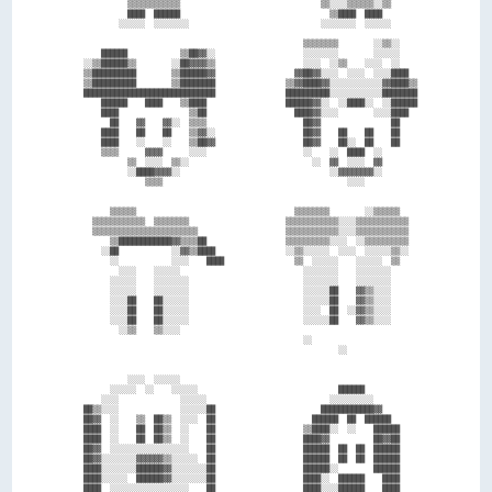
            ▒▒▒▒▒▒▒▒▒▒▒▒                                ▒▒░░░░▒▒▒▒▒▒░░▒▒      

            ████  ██████                                  ▒▒████  ████        

          ░░░░░░  ░░░░░░░░                              ░░░░░░░░  ░░░░░░      

                                                    ▒▒▒▒▒▒▒▒        ░░▒▒░░    

      ██████            ▒▒██▓▓░░                    ░░░░░░░░        ░░░░░░    

  ░░▒▒██████▒▒        ░░██▓▓▓▓▒▒                    ░░░░  ░░▒▒    ░░░░  ░░    

  ▒▒██████████        ▒▒██████▓▓                  ▓▓██▓▓░░░░  ░░░░  ░░░░████  

  ▒▒██████████        ▒▒████████                ▒▒▓▓████▓▓░░░░░░░░░░░░▓▓████▒▒

  ██████████████████████████████                ██████████░░░░░░░░░░░░████████

      ██████    ████    ▒▒████                  ██████▓▓░░  ░░████░░  ░░██████

      ████                ▒▒██                    ████▓▓░░░░        ░░░░████  

        ██    ▓▓    ▓▓░░  ▒▒▒▒                      ██▓▓                ██    

      ████    ██    ██    ▒▒▓▓░░                    ██▓▓    ██    ██    ██    

      ████    ░░    ░░    ▒▒██▓▓                    ██▓▓    ██░░  ██    ██    

      ▒▒▒▒      ▓▓▓▓      ░░░░                      ░░    ░░  ████  ░░        

            ▒▒  ░░░░  ▒▒░░                            ░░  ▓▓  ░░░░  ▓▓        

            ░░████▓▓▓▓░░                                  ░░▓▓▓▓▓▓▓▓░░        

                ▒▒▒▒                                          ░░░░            

        ▒▒▒▒▒▒                                    ▒▒▒▒▒▒▒▒        ░░▒▒▒▒▒▒    

    ▒▒▒▒▒▒▒▒▒▒▒▒  ▒▒▒▒▒▒▒▒                      ▒▒▒▒▒▒▒▒▒▒▒▒░░░░▒▒▒▒▒▒▒▒▒▒▒▒  

    ▒▒▒▒▒▒▒▒▒▒▒▒▒▒▒▒▒▒▒▒▒▒▒▒                    ▒▒▒▒▒▒▒▒▒▒▒▒░░░░▒▒▒▒▒▒▒▒▒▒▒▒  

        ▒▒████████████▓▓▒▒▒▒██                  ▒▒▒▒▒▒▒▒▒▒░░░░  ░░▒▒▒▒▒▒▒▒▒▒  

      ░░██            ░░▓▓▒▒████                ░░▒▒░░░░░░  ░░░░  ░░░░░░▒▒░░  

        ░░            ░░░░    ████                ▒▒  ░░░░░░    ░░░░░░  ▒▒    

          ░░░░    ░░░░░░                            ░░░░░░░░    ░░░░░░░░      

        ░░░░░░    ░░░░░░░░                          ░░░░░░░░    ░░░░░░░░      

        ░░░░░░    ░░░░░░░░                          ░░░░░░██    ▓▓▒▒░░░░      

        ░░░░██    ██░░░░░░                          ░░░░░░██    ▓▓▒▒░░░░      

        ░░░░██    ██░░░░░░                          ░░░░  ██  ░░▓▓▒▒░░░░      

        ░░░░██    ██░░░░░░                          ░░░░░░██    ▓▓▒▒░░░░      

          ░░▒▒    ▒▒░░░░                                                      

                                                    ░░                        

                                                            ░░                

            ░░░░  ░░░░░░                                                      

        ░░░░░░  ░░    ░░░░░░                                ██████            

      ░░░░              ░░░░░░                            ░░░░░░░░░░          

  ██▒▒░░░░              ░░░░░░██                        ████████████▓▓        

  ██▓▓  ░░    ▒▒  ██▒▒  ░░░░  ██                      ██████  ██  ██████      

  ████  ░░    ██  ██▒▒  ░░    ██                    ▒▒████░░  ░░    ██████    

  ████  ░░    ██  ██▒▒  ░░    ██                    ████▓▓          ██▓▓██    

  ██▓▓  ░░░░░░░░░░░░░░░░░░    ██                    ██████  ██  ██  ██████    

  ██▓▓░░░░░░░░▓▓▓▓▓▓▒▒░░░░░░  ██                    ██████  ██  ██  ██████    

  ████░░░░░░░░██████▓▓░░░░░░░░██                    ██████░░        ██████    

  ████░░░░░░  ██████▓▓░░░░░░░░██                    ████░░  ██████    ████    

  ████  ░░░░░░░░░░░░░░░░░░    ██                    ████░░░░██████    ████    
