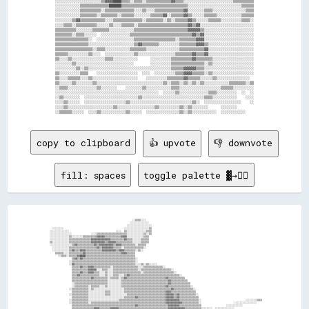
░░░░░░░░░░░░░░░░░░░░░░▒▒▓▓▓▓████▒▒▒▒░░▒▒▒▒░░▒▒▒▒▒▒▒▒▒▒▒▒▓▓▒▒▒▒░░░░░░░░░░░░░░░░░░░░░░░░▒▒▒▒▒▒▒▒▒▒

░░░░░░░░░░░░▒▒▒▒▒▒▒▒▒▒▒▒▒▒██████▒▒▒▒▒▒▒▒▒▒▒▒▒▒▒▒▒▒▒▒▒▒▒▒▒▒▒▒▒▒▒▒░░░░░░░░░░░░░░░░░░░░░░░░░░▒▒▒▒▒▒

░░░░░░░░░░░░▒▒▒▒▒▒▒▒▒▒░░▒▒▒▒▒▒▒▒▒▒▒▒▒▒░░░░▒▒░░░░▒▒▒▒▒▒▒▒▒▒▒▒▒▒▓▓░░░░░░░░▒▒▒▒░░░░░░░░░░░░░░░░▒▒▒▒

░░░░░░░░░░░░▒▒▒▒▒▒▒▒░░▒▒▒▒▒▒▒▒░░▒▒▒▒▒▒░░░░░░░░▒▒▒▒▒▒▓▓░░▒▒▒▒▒▒▓▓▒▒░░░░░░▒▒▒▒▒▒░░░░░░░░░░░░▒▒▒▒▒▒

░░░░░░░░▒▒▓▓▒▒▒▒▒▒▒▒▒▒▒▒░░░░▒▒▒▒▒▒▒▒▒▒▒▒▒▒░░▒▒▒▒▒▒▒▒░░▒▒░░▒▒▒▒▒▒▓▓▒▒░░░░░░▒▒▒▒▒▒░░░░░░░░░░▒▒▒▒░░

░░░░▒▒▒▒░░▒▒▒▒▒▒▒▒▒▒░░░░░░▒▒░░░░▒▒▒▒▒▒░░▒▒▒▒▒▒▒▒▒▒▒▒▒▒▒▒▒▒▒▒▒▒▒▒▓▓▒▒▓▓░░░░░░░░░░░░░░░░░░░░░░░░░░

▒▒▒▒▒▒▒▒▒▒░░░░░░░░▒▒▒▒▒▒▒▒░░░░░░░░░░░░▒▒▒▒▒▒▒▒▒▒▒▒▒▒▒▒▒▒▒▒▒▒▒▒▒▒▓▓▓▓▓▓▒▒░░░░░░░░░░░░░░░░░░░░░░░░

▒▒▒▒▒▒▒▒░░▒▒▒▒░░░░░░  ░░░░░░░░░░░░░░▒▒▒▒▒▒▒▒▒▒▒▒▒▒▒▒▒▒▒▒▒▒▒▒▒▒▒▒▒▒▓▓▒▒▓▓░░░░░░░░░░░░░░░░░░░░░░░░

▒▒▒▒▒▒▒▒▒▒▒▒▒▒▒▒░░  ░░░░░░░░░░░░░░░░░░▒▒▒▒▒▒▒▒▒▒▒▒▒▒▒▒▒▒▒▒░░▒▒▒▒▒▒▒▒▓▓▓▓░░░░░░░░░░░░░░░░░░░░░░░░

▒▒▒▒▒▒▒▒▒▒▒▒▒▒▒▒░░░░░░░░░░░░░░░░░░░░░░▒▒▓▓▒▒▒▒▒▒▒▒░░░░░░░░░░▒▒▒▒▒▒▒▒▓▓▓▓▒▒░░░░░░░░░░░░░░░░░░░░░░

▒▒▒▒▒▒▒▒▒▒▒▒▒▒▒▒▒▒░░▒▒▒▒░░░░░░░░░░░░▒▒▒▒▒▒▒▒░░░░░░░░░░░░░░░░▒▒▒▒▒▒▒▒▒▒▒▒▓▓░░░░░░░░░░░░░░░░░░░░░░

▒▒▒▒▒▒░░░░░░░░░░▒▒░░░░  ░░░░░░░░░░░░░░▒▒░░░░░░░░░░░░░░░░░░▒▒▒▒▒▒▒▒▓▓▒▒▒▒▓▓░░░░░░░░░░░░░░░░░░░░░░

▒▒░░░░▒▒░░░░░░░░░░░░░░░░▒▒▒▒░░░░░░░░░░░░      ░░░░░░░░░░▒▒▒▒▒▒▒▒▒▒▓▓▒▒▒▒▒▒▒▒░░░░░░░░░░░░░░░░░░░░

░░░░░░░░▒▒░░░░░░░░░░░░░░░░░░░░░░░░░░░░        ░░░░░░░░░░▒▒▒▒▒▒▒▒▒▒▒▒▒▒▒▒░░▒▒░░░░░░░░░░░░░░░░░░░░

░░░░░░░░░░▒▒░░▒▒░░░░░░░░░░░░░░░░░░░░░░░░░░░░░░░░░░░░░░░░▒▒▒▒▒▒▓▓▓▓▓▓▒▒▒▒░░░░░░░░░░░░░░░░░░░░░░░░

▒▒░░░░░░░░░░▒▒▒▒    ░░░░░░░░░░░░░░░░░░░░  ░░░░  ░░░░░░░░░░▒▒▒▒▓▓▓▓▒▒▒▒▒▒░░▒▒░░░░░░░░░░░░░░░░░░░░

▒▒░░░░▒▒▒▒▒▒░░░░▒▒░░░░░░░░░░░░░░░░░░░░░░    ░░░░░░░░░░▒▒▒▒▒▒▒▒▓▓▒▒▒▒▒▒░░░░░░▒▒░░░░░░░░░░░░░░░░  

▒▒░░░░░░▒▒░░░░░░░░▒▒░░░░░░░░░░░░░░░░░░░░░░░░░░░░░░░░▒▒░░▒▒▒▒░░▒▒░░▒▒░░▒▒░░░░░░░░░░░░▒▒▒▒▒▒▒▒░░▒▒

░░▒▒▒▒░░░░░░░░░░░░░░▒▒░░░░░░░░    ░░░░░░░░▒▒░░░░░░░░░░░░▒▒▒▒░░░░░░░░░░░░░░░░░░░░▒▒▒▒▒▒░░░░░░░░░░

░░░░░░░░░░░░░░░░░░░░░░░░░░░░░░░░░░░░░░░░░░░░░░░░░░  ░░░░░░▒▒░░░░░░░░░░░░░░▒▒▒▒░░░░░░░░░░  ░░  ░░

░░▒▒░░░░░░░░  ░░░░░░░░░░░░░░░░░░░░░░░░░░▒▒░░░░░░░░░░░░░░░░░░░░░░░░░░░░░░▒▒▒▒░░░░░░░░░░░░    ░░░░

░░░░▒▒░░░░░░  ░░░░░░░░░░░░░░░░░░░░▒▒░░░░░░░░░░░░░░░░░░░░░░░░░░░░░░▒▒░░  ░░░░░░░░░░░░░░░░░░    ░░

░░░░▒▒░░░░░░░░░░░░░░░░░░░░░░▒▒░░░░░░░░░░░░░░░░░░▒▒░░░░░░░░░░▒▒░░▒▒░░░░░░░░      ░░░░░░░░        

copy to clipboard
👍 upvote
👎 downvote
fill: spaces
toggle palette ▓→✊🏽
                                                              ░░▒▒▒▒░░░░                                                                                    

                                                            ░░░░░░░░░░░░░░                                                                                  

                                                          ░░░░░░░░░░░░░░░░░░                                                                                

    ░░░░░░░░                                            ░░░░░░░░░░░░░░░░░░▒▒                                                                                

  ░░░░░░░░░░░░░░                                  ░░░░  ▒▒░░░░░░░░░░░░░░▒▒▒▒                                                                                

  ░░░░░░░░░░░░░░░░              ░░░░▒▒▒▒▒▒▒▒▒▒▒▒▒▒▒▒▒▒▒▒▒▒░░░░░░░░░░░░▒▒░░▒▒                                                                                

  ░░░░░░░░░░░░░░▒▒░░░░░░░░▒▒▒▒▒▒▒▒▒▒▓▓▓▓▓▓▒▒▒▒▒▒▒▒▒▒▒▒▓▓▓▓░░░░░░░░░░░░▒▒▒▒                                                                                  

  ░░░░░░░░░░░░░░▒▒▒▒▒▒▒▒▒▒▒▒▒▒▒▒▓▓▓▓▓▓▓▓▓▓▓▓▓▓▒▒▒▒▒▒▒▒▒▒▓▓▒▒▒▒░░░░░░▒▒▒▒▒▒                                                                                  

  ▒▒░░░░░░░░░░░░▒▒▒▒▒▒▒▒▒▒▒▒▒▒▒▒▓▓▓▓▓▓▓▓▓▓▒▒▓▓▓▓▓▓▒▒▒▒▒▒▒▒▒▒▒▒░░░░░░▒▒▒▒▒▒                                                                                  

  ░░░░░░░░░░░░░░░░▒▒▓▓▒▒▒▒▒▒▒▒▒▒▒▒▓▓▒▒▓▓▓▓▓▓▓▓▓▓▒▒▓▓▓▓▒▒▒▒▒▒▒▒▒▒░░▒▒▒▒▒▒                                                                                    

    ░░░░░░░░░░░░▒▒▒▒▒▒▒▒▒▒▒▒▒▒▒▒▒▒▒▒▓▓▒▒▓▓▓▓▓▓▓▓▒▒▒▒▒▒░░▒▒▒▒▒▒▒▒▒▒▒▒▒▒░░                                                                                    

    ░░░░░░░░░░░░▒▒▓▓▒▒▒▒▓▓▓▓▒▒▒▒▒▒▒▒▒▒▒▒▓▓▓▓▓▓▓▓▓▓▒▒▓▓▓▓▒▒▒▒▒▒▒▒░░▒▒░░                                                                                      

      ▒▒▒▒▒▒░░░░▒▒▒▒▒▒▒▒▒▒▓▓▒▒▒▒▒▒▒▒▒▒▒▒▒▒▒▒▒▒▒▒▒▒▒▒▒▒▓▓▓▓▒▒▒▒▒▒                                                                                            

        ░░▒▒▒▒░░▒▒▒▒▒▒▓▓████▒▒▒▒▒▒▒▒▒▒▒▒▒▒▒▒▒▒▒▒▒▒▒▒▒▒▒▒▒▒▒▒▒▒▒▒                                                                                            

                  ▒▒▓▓▒▒▓▓▒▒▒▒▒▒▒▒▒▒▒▒▒▒▒▒▒▒▒▒▒▒▒▒▒▒▒▒▒▒▒▒▒▒▒▒▒▒░░                                                                                          

                ░░▒▒▒▒▒▒▒▒▒▒▒▒▒▒▒▒▒▒▒▒▒▒▒▒▒▒▒▒▒▒▒▒▒▒▒▒▒▒▒▒▒▒▒▒▒▒░░                                                                                          

                ░░▓▓▒▒▒▒▒▒▒▒▒▒▒▒▒▒▒▒▒▒▒▒▒▒▒▒▒▒▒▒▒▒▒▒▒▒▒▒▒▒▒▒▒▒▒▒░░░░▒▒░░▒▒░░░░░░                                                                            

                  ▒▒▒▒▒▒▓▓▒▒▒▒▓▓▓▓▒▒▒▒▒▒▒▒▒▒▒▒░░▒▒▒▒▒▒▒▒▒▒▒▒▒▒▒▒▒▒░░░░▒▒▒▒▒▒▒▒▒▒▒▒▒▒░░                                                                      

                  ▒▒▒▒▒▒▒▒▒▒▒▒▓▓▓▓▓▓░░░░▒▒▒▒░░░░▒▒▒▒▒▒▒▒▒▒▒▒▒▒▒▒▒▒░░▒▒▒▒▒▒▒▒▒▒▒▒▒▒▒▒▒▒▒▒▒▒░░                                                                

                  ▒▒▒▒▒▒▓▓▒▒▒▒▓▓▓▓▒▒▒▒░░░░▒▒░░░░▒▒▒▒▒▒▒▒▒▒▒▒▒▒▒▒▒▒▒▒░░▒▒▒▒▒▒▒▒▒▒▒▒▒▒▒▒▒▒▒▒▒▒░░                                                              

                  ▒▒▒▒▓▓▒▒▒▒▒▒▒▒▒▒▒▒▒▒░░░░▒▒░░░░▒▒▒▒░░░░▒▒▓▓▒▒▒▒▒▒▒▒▒▒▒▒▒▒▒▒▒▒▒▒▒▒▒▒▒▒▒▒▒▒▒▒▒▒▒▒░░                                                          

                  ▒▒▒▒▒▒▒▒▒▒▒▒▒▒▓▓▒▒▒▒▒▒▒▒▒▒░░▒▒▒▒▒▒░░▒▒▓▓▒▒▒▒▒▒▒▒▒▒▒▒▒▒▒▒▒▒▒▒▒▒▒▒▒▒▒▒▓▓▒▒▒▒▒▒▒▒▒▒▒▒                                                        

                  ▒▒▒▒▒▒▒▒▒▒▒▒▒▒▒▒▒▒▒▒▒▒▒▒▒▒░░░░░░░░░░▒▒▒▒▒▒▒▒▒▒▒▒▒▒▒▒▒▒▒▒▒▒▒▒▒▒▒▒▒▒▒▒▒▒▓▓▒▒▒▒▒▒▒▒▒▒▒▒                                                      

                  ░░▒▒▒▒▒▒▒▒▒▒▒▒▒▒▒▒▒▒▒▒▒▒▒▒░░░░░░░░░░▒▒▒▒▒▒▒▒▒▒▒▒▒▒▒▒▒▒▒▒▒▒▒▒▒▒▒▒▒▒▒▒▒▒▓▓▒▒▒▒▒▒▒▒▒▒▒▒▒▒                                                    

                  ░░▒▒▒▒▒▒▒▒▒▒░░▒▒▒▒▒▒░░░░▒▒░░░░░░░░░░▒▒▒▒▒▒▒▒▒▒▒▒▒▒▒▒▒▒▒▒▒▒▒▒▒▒▒▒▒▒▒▒▓▓▒▒▒▒▒▒▒▒▒▒▒▒▒▒▒▒░░                                                  

                ░░▒▒▒▒▒▒▒▒▒▒▒▒░░▒▒░░░░░░░░░░░░░░░░░░░░░░▒▒▒▒▒▒▒▒▒▒▒▒▒▒▒▒▒▒▒▒▒▒▒▒▒▒▒▒▒▒▒▒▒▒▓▓▒▒▒▒▒▒▒▒▒▒▒▒▒▒░░                                                

                  ▒▒▒▒▒▒▒▒▒▒▒▒░░░░░░░░░░░░▒▒▒▒░░░░░░░░░░▒▒▒▒▒▒▒▒▒▒▒▒▒▒▒▒▒▒▒▒▒▒▒▒▒▒▒▒▒▒▓▓▓▓▒▒▒▒▒▒▒▒▒▒▒▒▒▒▒▒▒▒                                                

                ░░▒▒▒▒▒▒▒▒▒▒▒▒░░░░░░░░░░░░▒▒▒▒░░░░░░░░░░░░▒▒▒▒▒▒▒▒▒▒▒▒▒▒▒▒▒▒▒▒▒▒▒▒▒▒▒▒▓▓▓▓▓▓▒▒▓▓▒▒▒▒▒▒▒▒▒▒▒▒░░                                              

                  ▒▒▒▒▒▒▒▒▒▒▒▒░░░░░░░░░░░░░░░░░░░░░░░░░░▒▒▒▒▒▒▒▒▓▓▒▒▒▒▒▒▒▒▒▒▒▒▒▒▒▒▒▒▒▒▓▓▓▓▓▓▒▒▓▓▒▒▒▒▒▒▒▒▒▒▒▒▒▒                                              

                ░░▒▒▒▒▒▒▒▒▒▒▒▒░░░░░░░░░░░░░░░░░░░░░░▒▒▒▒▒▒▒▒▒▒▒▒▒▒▒▒▒▒▒▒▒▒▒▒▒▒▒▒▒▒▒▒▒▒▓▓▓▓▓▓▓▓▓▓▒▒▒▒▒▒▒▒▒▒▒▒▒▒░░                                ░░░░░░░░▒▒▒▒

                ░░▒▒▒▒▒▒▒▒▒▒▒▒░░▒▒▒▒▒▒▒▒▒▒▒▒▒▒▒▒▒▒▒▒▒▒▒▒▒▒▒▒▒▒▒▒▒▒▒▒▒▒▒▒▒▒▒▒▒▒▒▒▒▒▒▒▒▒▓▓▓▓▓▓▓▓▓▓▓▓▒▒▒▒▒▒▒▒▒▒▒▒░░                        ░░░░░░░░░░░░░░░░    

                  ▒▒▒▒▒▒▒▒▒▒▒▒▒▒▒▒▒▒▒▒▒▒▒▒▒▒▒▒▒▒▒▒▒▒▒▒▒▒▒▒▒▒▒▒▒▒▓▓▒▒▒▒▒▒▒▒▒▒▒▒▒▒▒▒▒▒▒▒▒▒▓▓▓▓▓▓▓▓▒▒▒▒▒▒▒▒▒▒▒▒▒▒▒▒                  ░░░░░░░░░░░░              

                  ▒▒▒▒▒▒▒▒▒▒▒▒▒▒▒▒▓▓▓▓▒▒▒▒▒▒▒▒▓▓▓▓▓▓▒▒▒▒▒▒▒▒▒▒▒▒▒▒▒▒▒▒▒▒▒▒▒▒▒▒▒▒▒▒▒▒▒▒▒▒▓▓▓▓▓▓▓▓▓▓▓▓▒▒▒▒▒▒▒▒▒▒▒▒░░░░░░░░  ░░░░░░░░░░░░░░                    
