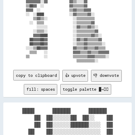
  ▓▓▓▓▓▓▓▓░░▓▓            ▓▓▒▒░░░░▓▓              

  ▒▒██▓▓  ░░              ▓▓▒▒▒▒▒▒▓▓              

  ▓▓▓▓  ░░                ▒▒▓▓▒▒▒▒▓▓▓▓            

  ░░  ░░████              ░░▓▓▒▒▒▒▒▒▓▓░░          

      ▒▒▓▓▒▒░░              ░░▒▒▒▒▒▒▒▒▒▒          

    ░░  ▒▒▒▒                ░░▒▒▒▒▒▒▒▒▓▓          

        ░░░░░░              ░░▓▓▒▒▒▒▓▓▒▒░░        

      ░░▒▒▒▒░░              ░░▒▒▒▒▒▒▒▒▒▒▓▓        

      ▓▓▓▓████              ░░▒▒▒▒▒▒▒▒▓▓▒▒░░      

    ██▓▓▓▓██▓▓              ░░▓▓▒▒▓▓▒▒▒▒▒▒▓▓      

    ██▓▓▓▓██▓▓              ░░▒▒▒▒▓▓▒▒▒▒▒▒▒▒░░    

  ░░░░▒▒██▓▓▓▓              ▓▓▒▒▒▒▓▓▒▒▒▒▓▓▒▒▒▒    

    ▒▒▒▒    ░░              ▓▓▓▓▒▒▒▒▓▓▒▒▒▒▓▓▓▓▓▓  

  ▒▒        ░░              ▒▒▒▒▒▒▒▒▓▓▓▓▒▒▒▒▒▒░░  

copy to clipboard
👍 upvote
👎 downvote
fill: spaces
toggle palette ▓→✊🏽
████      ██████      ██████  

    ██  ██░░░░░░██  ██░░    ██

    ██  ██░░░░░░██████░░░░  ██

  ██    ██░░░░░░░░░░░░░░░░  ██
