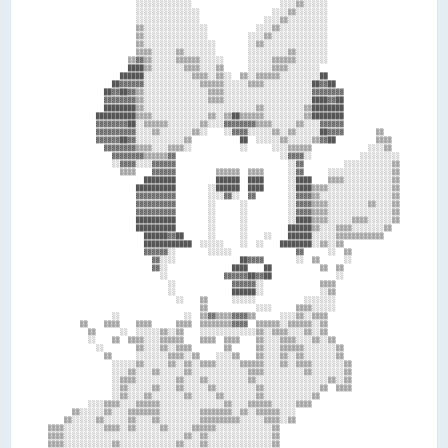
                      ░░░░░░░░░░░░░░                      ░░░░▒▒░░░░░░                  

                      ░░░░░░░░░░░░░░░░                  ░░░░▒▒░░░░░░░░                  

                      ░░░░░░░░░░░░░░░░                ░░░░▒▒░░░░░░░░░░                  

                      ▒▒░░░░░░░░░░░░░░░░            ░░░░▒▒░░░░░░░░░░░░                  

                      ▒▒░░░░░░░░░░░░░░░░          ░░░░▒▒░░░░░░░░░░░░░░                  

                      ▒▒░░░░░░░░░░░░░░░░░░        ░░▒▒░░░░░░░░░░░░░░░░                  

                      ▒▒▒▒░░░░░░▒▒░░░░░░░░        ░░░░░░░░░░▒▒░░░░░░░░                  

                    ▒▒▓▓▒▒░░░░░░▒▒▒▒▒▒░░░░░░      ░░░░░░▒▒▒▒▒▒░░░░░░░░                  

                    ████▒▒░░░░░░░░▒▒▒▒░░░░▒▒      ░░░░░░▒▒▒▒░░░░░░░░                    

                  ██████░░░░░░░░░░░░▒▒▒▒░░▒▒░░  ▒▒░░▒▒▒▒▒▒░░░░░░░░░░██                  

                ██▓▓▓▓▓▓░░░░░░░░░░░░░░▒▒▒▒▒▒░░░░░░▒▒▒▒░░░░░░░░░░░░██▓▓██                

              ██▓▓██▓▓▒▒░░░░░░░░░░░░░░░░▒▒▒▒░░░░░░░░░░░░░░░░░░░░░░▓▓▓▓▓▓▓▓              

              ▓▓▓▓▓▓▓▓▒▒░░░░░░░░░░░░░░░░▒▒▒▒░░░░░░░░░░░░░░░░░░░░░░████▓▓██              

              ████████▒▒░░░░░░░░░░░░░░░░░░░░░░░░░░░░▒▒░░░░░░░░░░▒▒████████              

            ██████████▒▒▒▒░░░░░░░░░░░░░░▒▒░░▒▒██▒▒▒▒▒▒░░░░░░░░░░▒▒████████              

            ▓▓▓▓▓▓▓▓██░░▒▒▒▒▒▒░░░░░░░░▒▒░░░░▓▓▓▓▓▓▓▓▒▒▒▒░░░░░░▒▒░░░░▓▓▓▓▓▓              

            ▓▓▓▓▓▓▓▓▓▓░░░░▒▒░░░░░░░░▒▒░░    ░░▓▓▓▓░░░░░░▒▒░░▒▒░░░░░░██▓▓▓▓        ▒▒    

            ▓▓▓▓▓▓██▓▓░░░░░░░░░░░░▒▒            ██  ░░░░░░▒▒░░░░░░▒▒▓▓██          ▒▒▒▒  

              ▓▓▓▓▓▓▓▓▒▒▒▒░░░░▒▒▒▒░░            ░░      ░░░░▒▒▒▒▒▒              ░░░░▒▒  

                ▓▓▓▓▓▓▓▓▒▒▒▒▒▒▓▓                          ░░▓▓▓▓░░            ░░░░░░░░░░

                ░░▓▓▓▓░░░░▓▓▓▓▓▓                            ░░▓▓          ░░░░░░░░░░░░▒▒

                  ▒▒▒▒    ▓▓▓▓▓▓          ▒▒▒▒▒▒  ▒▒▒▒      ░░▓▓      ░░░░░░░░░░░░░░░░▒▒

                        ████████          ██████  ████      ░░████    ▒▒▒▒░░░░░░░░░░░░▒▒

                      ██████████        ░░██████  ████      ░░████▒▒▒▒░░░░░░░░░░░░░░░░▒▒

                      ▓▓▓▓▓▓▓▓▓▓        ░░░░▓▓░░  ▓▓        ░░▓▓▓▓▒▒░░░░░░░░░░░░░░░░░░▒▒

                      ▓▓▓▓▓▓▓▓▓▓        ░░      ░░          ░░▓▓▓▓▒▒▒▒░░░░░░░░░░▒▒░░░░▒▒

                      ▓▓▓▓▓▓▓▓▓▓        ░░      ░░          ░░▓▓▓▓▒▒▒▒░░░░░░░░░░░░░░░░▒▒

                      ██████████        ░░      ░░          ░░████▒▒▒▒░░░░░░▒▒▒▒░░░░░░▒▒

                      ██████████        ░░      ░░          ██████▒▒░░░░▒▒▒▒░░░░░░░░▒▒  

                        ██████▓▓██      ░░      ░░    ░░    ██████░░░░░░▒▒▒▒▒▒▒▒▒▒▒▒    

                        ████████████  ░░░░░░    ░░  ░░    ████████░░▒▒░░▒▒              

                        ▓▓▓▓▓▓░░        ░░░░░░                ▓▓      ░░  ▒▒            

                          ▓▓░░░░                ██▓▓▓▓        ░░  ▒▒      ░░            

                          ▓▓░░                ████    ██            ▒▒  ▒▒              

                            ░░              ▓▓▓▓▓▓██▓▓██                ░░              

                              ░░              ▓▓▓▓▓▓░░              ▒▒▒▒                

                              ░░              ██████░░              ░░▒▒                

                                ░░    ▒▒      ░░░░░░            ░░░░░░░░                

                                      ▒▒            ░░░░      ▒▒▒▒░░░░░░                

                ░░                ░░  ▒▒▓▓▒▒▒▒▓▓▓▓▒▒      ░░░░▒▒░░▒▒▒▒                  

        ▒▒    ▒▒▒▒    ▒▒▒▒      ▒▒▒▒  ▒▒▒▒▒▒▒▒▓▓▓▓  ▒▒▒▒▒▒░░▒▒▒▒▒▒░░▒▒                  

          ▒▒      ░░  ░░░░░░▒▒░░▒▒    ░░░░░░░░░░░░░░▒▒░░▒▒▒▒░░░░▒▒░░▒▒                  

          ░░    ▒▒  ▒▒▒▒░░░░▒▒▒▒▒▒    ▒▒▒▒  ▒▒▒▒    ▒▒░░░░▒▒▒▒░░░░▒▒░░▒▒                

            ░░        ▒▒░░░░▒▒░░▒▒▒▒        ▒▒      ▒▒░░░░▒▒▒▒▒▒░░░░░░░░▒▒              

              ▒▒      ░░░░░░░░▒▒▒▒░░▒▒    ░░░░▒▒    ▒▒░░░░▒▒░░▒▒░░░░░░░░▒▒              

                ░░░░░░▒▒░░░░░░▒▒░░▒▒░░▒▒▒▒░░░░░░▒▒▒▒▒▒░░░░▒▒░░▒▒▒▒░░░░░░░░▒▒            

                ░░░░▒▒░░░░▒▒░░░░░░▒▒░░░░░░░░░░░░░░▒▒▒▒░░░░░░░░░░▒▒░░░░░░░░▒▒            

                ░░▒▒▒▒░░░░░░░░░░▒▒░░░░▒▒░░░░░░░░░░▒▒░░░░░░░░░░░░░░░░░░▒▒░░▒▒            

                ░░▒▒░░░░░░▒▒░░░░▒▒░░░░░░▒▒░░░░░░░░░░▒▒░░░░░░░░░░░░░░▒▒  ▒▒▒▒            

                ░░▒▒░░░░▒▒░░░░░░░░▒▒░░░░░░▒▒░░░░░░░░▒▒░░░░░░░░░░░░▒▒                    

          ░░░░▒▒▒▒░░░░▒▒▒▒▒▒░░░░░░░░░░░░░░░░▒▒░░░░▒▒▒▒▒▒░░░░░░▒▒▒▒                      

      ▒▒░░░░░░▒▒░░░░▒▒▒▒▒▒▒▒░░░░░░░░░░▒▒▒▒▒▒▒▒░░▒▒░░▒▒▒▒▒▒░░░░                          

    ▒▒░░░░░░▒▒░░░░░░▒▒░░░░▒▒░░░░░░░░░░▒▒▒▒▒▒▒▒▒▒░░░░░░▒▒▒▒░░▒▒                          

▒▒▒▒░░░░░░░░░░▒▒▒▒░░▒▒░░░░░░▒▒░░░░░░▒▒▒▒▒▒░░░░░░░░░░░░░░▒▒                              

▒▒▒▒░░░░░░░░░░░░░░░░░░░░░░░░░░░░░░▒▒░░▒▒░░░░░░░░░░░░░░░░▒▒                              

▒▒▒▒░░░░░░░░░░░░▒▒░░░░░░░░░░░░░░▒▒░░░░▒▒░░░░░░░░░░░░░░░░▒▒                              
