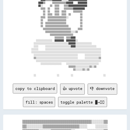
            ████▒▒      ▒▒▒▒▒▒▒▒▒▒▒▒██████    ████████                

            ██░░      ▒▒  ▒▒▒▒    ▒▒▒▒████████████████                

              ▒▒▒▒  ▒▒    ▒▒▒▒    ▒▒▒▒▒▒▒▒██████████                  

                ▒▒  ▒▒    ▒▒▒▒  ▒▒▒▒      ▒▒▒▒▒▒▒▒                    

                ▒▒  ▒▒▒▒  ▒▒▒▒  ▒▒▒▒  ▒▒        ▒▒                    

              ▒▒▒▒  ▒▒▒▒▒▒▒▒▒▒▒▒▒▒▒▒░░          ▒▒                    

              ▒▒    ▒▒▒▒▒▒▒▒▒▒▒▒▒▒▒▒            ▒▒                    

              ▒▒  ▒▒▒▒▒▒▒▒▒▒▒▒▒▒▒▒▒▒            ▒▒                    

              ▒▒  ▒▒▒▒▒▒▒▒▒▒▒▒▒▒▒▒▒▒▒▒          ▒▒                    

                ▒▒▒▒▒▒▒▒▒▒▒▒▒▒▒▒▒▒▒▒▒▒▒▒      ▒▒▒▒                    

                  ▒▒▒▒▒▒▒▒▒▒▒▒▒▒▒▒▒▒▒▒▒▒░░░░▒▒                        

                      ▒▒▒▒▒▒▒▒▒▒▒▒▒▒▒▒▒▒▒▒                            

                          ▒▒▒▒▒▒▒▒  ▒▒▒▒████                          

          ░░░░░░░░░░░░░░  ████████  ████████░░                        

        ░░░░░░░░░░░░░░░░░░░░░░░░░░░░░░██████░░░░░░░░░░░░░░            

        ░░░░      ░░░░░░░░░░░░░░░░░░░░░░████░░░░░░░░░░░░░░░░░░        

      ░░░░░░      ░░░░░░░░░░░░░░░░░░░░░░░░░░░░░░░░░░░░░░░░░░░░░░░░    

      ░░░░░░░░░░░░░░░░░░░░░░░░░░░░░░░░░░░░░░░░░░░░░░░░░░░░░░░░░░░░    

        ░░░░░░░░░░░░░░░░░░░░░░░░░░░░░░░░░░░░░░      ░░░░░░░░░░░░░░    

        ▒▒░░░░░░░░░░░░░░░░░░░░░░░░░░░░░░░░░░░░      ░░░░░░░░░░░░▒▒    

          ░░░░░░░░░░░░░░░░░░░░░░░░░░░░░░░░░░░░░░░░░░░░░░░░░░░░░░░░    

              ░░░░░░░░░░░░░░░░░░    ░░░░░░░░░░░░░░░░░░░░░░░░░░░░      

                                      ▒▒▒▒▒▒░░░░░░░░░░░░▒▒░░▒▒        

                                          ▒▒░░░░░░▒▒░░▒▒              

copy to clipboard
👍 upvote
👎 downvote
fill: spaces
toggle palette ▓→✊🏽
▒▒▒▒▒▒▒▒▒▒▒▒▒▒▒▒▒▒▒▒▒▒▒▒▒▒▒▒▒▒▒▒▒▒░░░░░░▒▒

▒▒░░░░░░░░▒▒▒▒▒▒▒▒▒▒▒▒▒▒▒▒▒▒░░░░    ░░░░░░
