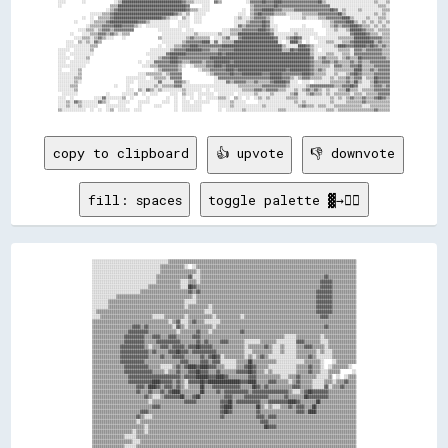
░░░░        ░░              ░░▒▒██████████████████████████████▓▓▒▒▒▒░░░░░░░░  ▓▓▒▒            ░░▓▓▓▓▓▓██▓▓▓▓████▓▓▓▓▓▓▓▓▓▓▓▓▓▓▓▓▓▓██▒▒░░░░░░░░░░░░░░░░░░░░░░░░▒▒░░░░▒▒

░░                        ▒▒▒▒██████████████████████████████████▓▓      ░░░░                    ▒▒▓▓▓▓▓▓▓▓▓▓██▓▓▓▓▓▓▓▓▓▓▓▓▓▓▓▓▓▓▓▓▓▓▓▓▓▓░░░░░░░░░░░░░░░░░░░░░░░░▒▒▒▒░░

                        ░░▒▒▓▓██████████████████████████████████▓▓▒▒▒▒░░░░░░                ░░  ▒▒▓▓▓▓██████▓▓▓▓▒▒▒▒▒▒▓▓▓▓▓▓▓▓▓▓▓▓▓▓▓▓▓▓██▓▓░░▒▒░░░░░░▒▒░░░░░░░░░░▒▒▒▒

                ░░░░░░▒▒▒▒▓▓██████████████████████████████▓▓▒▒░░▒▒  ░░░░░░                ░░░░  ▒▒▓▓██▓▓▓▓▓▓▒▒▒▒▒▒░░░░░░░░▒▒▒▒▒▒▒▒▓▓▓▓▓▓▓▓▓▓██▒▒░░░░░░░░░░░░░░▒▒░░▒▒░░

            ░░  ░░  ▒▒▒▒▒▒▓▓████████████████████████▓▓▒▒░░░░  ▒▒░░  ░░░░                ░░▒▒░░░░▒▒▓▓▓▓▓▓▒▒░░        ░░░░░░▒▒░░░░░░▒▒▒▒▓▓▓▓▓▓▓▓████▒▒░░░░░░▒▒░░░░▒▒▒▒░░

        ░░      ░░▒▒▒▒▒▒▓▓██████████████▓▓▓▓▒▒░░░░░░░░░░    ░░░░░░  ░░░░                ░░░░░░▒▒▓▓▓▓▓▓██▓▓░░                        ░░░░▒▒▓▓▓▓▓▓████▒▒░░▒▒░░▒▒░░▒▒░░▒▒

              ░░▒▒▒▒▒▒▓▓▓▓▓▓████▓▓▓▓▓▓▒▒░░  ░░░░░░░░░░░░    ░░░░░░                      ░░▓▓▒▒▓▓▓▓▓▓▓▓██▓▓░░░░            ░░        ░░░░▒▒▓▓▒▒▓▓▓▓████▓▓▒▒▒▒░░▒▒░░▒▒░░

          ░░░░▒▒▒▒░░▒▒▓▓▓▓▒▒▓▓▓▓▓▓▓▓▓▓            ░░░░░░░░░░░░  ░░░░              ░░░░▒▒▒▒▒▒▓▓▓▓▓▓▓▓████▓▓▒▒░░      ░░░░░░░░░░░░      ░░░░▒▒░░░░▒▒██████▓▓▒▒▒▒░░▒▒▒▒▒▒

      ░░    ░░░░▒▒▒▒▓▓▓▓▒▒▓▓▒▒░░▒▒▒▒                ░░░░░░░░░░░░░░░░▒▒░░░░░░░░░░▒▒░░░░▒▒▒▒████████████████▓▓░░░░░░░░░░▒▒░░░░░░░░░░    ░░░░░░░░░░░░▓▓██████▓▓▒▒▒▒░░▒▒▒▒

        ░░░░▒▒▒▒░░▒▒▓▓▒▒░░░░    ░░                ▒▒░░░░░░░░░░░░▒▒▓▓▒▒▒▒▒▒▒▒  ░░░░▒▒▓▓░░░░▓▓████████████████▓▓░░░░▒▒▓▓██▓▓░░░░  ░░░░░░░░░░░░▒▒▒▒▒▒▒▒████████▓▓▓▓▓▓▒▒▒▒

    ░░░░  ▒▒░░▒▒░░▓▓▒▒                              ░░░░░░░░░░▒▒▓▓▓▓▓▓▓▓████░░▓▓░░▒▒▒▒▒▒██████████████████████░░  ░░████▒▒  ░░    ░░░░▒▒▒▒░░░░▒▒▒▒▓▓██████████▒▒▓▓▒▒▒▒

    ░░░░░░░░░░░░▒▒▒▒                              ░░  ░░░░▒▒▒▒▓▓▓▓████▓▓▓▓▓▓▓▓▓▓▓▓██████████████████████████████▒▒░░░░░░████▓▓▒▒░░░░░░░░░░▒▒████▓▓▓▓██████▓▓██▓▓▒▒▓▓▒▒

░░░░░░  ░░░░░░░░▒▒                            ░░░░░░░░░░▒▒▓▓▓▓▓▓████████▓▓▓▓▒▒▒▒▓▓▓▓▓▓▓▓████████████████████████▒▒▒▒██▓▓██████▒▒░░  ░░░░░░░░▒▒▒▒▒▒░░▓▓▓▓▒▒▓▓▓▓▓▓▓▓▒▒▒▒

░░░░  ░░░░░░░░░░░░                          ░░░░░░░░░░▓▓████████▓▓▓▓▓▓▓▓▓▓▓▓▓▓▓▓██▓▓██████████████████████████████████████████▒▒░░░░░░▒▒▒▒░░░░▒▒▒▒░░▓▓▓▓▓▓▓▓▓▓▓▓▓▓▒▒▒▒

░░░░░░  ░░░░░░▒▒                              ░░░░▒▒▓▓▓▓████▓▓▓▓▓▓▓▓▓▓▓▓▓▓▓▓██████████████████████████████████████████████████▓▓░░▒▒▓▓▒▒▒▒▒▒░░▒▒▓▓▒▒▒▒██▓▓▓▓▓▓▓▓▓▓▓▓▒▒

░░░░  ░░░░░░░░░░                        ░░  ░░░░▓▓▓▓▓▓▓▓████▓▓▒▒▒▒▓▓▓▓▓▓▒▒▓▓▓▓████████▓▓██████████████████████████████████████▓▓▒▒▒▒▓▓▓▓▒▒▓▓▒▒▒▒▒▒▓▓▒▒▓▓▒▒▒▒▓▓▓▓▓▓▓▓▓▓

░░░░░░░░░░░░░░                            ░░░░▒▒▒▒▓▓▓▓▓▓▓▓▓▓▒▒░░  ░░▒▒▒▒▒▒▓▓▓▓████▓▓██████████████████████████████████████████▓▓▒▒▒▒▒▒▒▒░░▓▓▓▓▒▒▒▒▓▓▓▓██▒▒▒▒▒▒▓▓▓▓▓▓▓▓

░░    ░░░░▒▒                                    ░░▒▒▓▓▓▓▓▓▓▓▒▒        ░░▒▒▒▒▓▓▓▓▓▓▓▓████▓▓████████████████████████▓▓██████████▓▓▒▒▓▓▒▒░░░░▒▒▒▒▒▒▒▒▒▒████▒▒▒▒▓▓▒▒▓▓▓▓▓▓

░░░░░░░░░░▒▒                            ░░░░▒▒▒▒▒▒▒▒░░▒▒▓▓▓▓▓▓            ░░▒▒▓▓▓▓▓▓▓▓██▓▓▓▓██████████▓▓▓▓██████▓▓▓▓▓▓▓▓▓▓████▓▓▒▒▒▒▒▒░░░░▒▒░░░░▒▒▓▓██▓▓▒▒▒▒▒▒▓▓▓▓▓▓▓▓

░░░░░░░░▒▒▒▒                      ░░░░░░░░░░  ░░▒▒▒▒▒▒░░▓▓▓▓▓▓                ░░▓▓▓▓▓▓▓▓▓▓▓▓▓▓▓▓▓▓▓▓▓▓▓▓▓▓██████▓▓▓▓▒▒░░▒▒▓▓▓▓▒▒▒▒▒▒░░░░▒▒░░▒▒▒▒▓▓▒▒▓▓▓▓░░▒▒▒▒██▓▓▓▓▓▓

░░░░░░░░▒▒░░                      ░░░░  ░░░░░░░░░░▓▓░░░░░░▓▓▓▓▒▒░░            ░░░░░░▓▓▒▒▓▓▓▓▓▓▒▒▒▒▓▓▒▒▒▒▒▒▓▓██████▓▓░░░░  ░░░░  ░░░░░░░░▒▒▒▒▒▒▒▒▓▓▒▒██▒▒░░░░▒▒██▓▓▓▓▓▓

░░░░░░▒▒▒▒                  ░░    ░░    ░░░░░░░░▒▒░░▒▒▒▒▒▒▓▓▓▓░░░░░░░░░░░░░░░░░░░░░░░░░░░░▒▒▒▒▒▒▒▒▒▒▒▒▓▓▓▓▓▓▓▓▓▓▓▓▒▒░░░░░░░░▒▒▓▓▓▓▓▓▓▓▓▓▓▓▒▒▒▒▓▓▓▓██▓▓░░░░░░▒▒▓▓▓▓▒▒▓▓

░░░░░░░░▒▒                        ░░░░  ▒▒░░▓▓▒▒░░▒▒░░░░░░░░░░▒▒░░░░░░░░  ░░  ░░░░░░░░░░░░░░▒▒▒▒▒▒▓▓▓▓▒▒▓▓▓▓▓▓▒▒▒▒░░░░▒▒░░▒▒▓▓▒▒▓▓▒▒░░▒▒░░░░▒▒▒▒██▒▒▒▒░░▒▒▒▒▒▒▓▓▓▓▓▓▓▓

  ░░░░░░░░              ░░      ░░░░░░▒▒  ░░  ░░░░      ░░░░  ▒▒░░░░  ░░░░░░░░  ░░░░░░░░  ░░░░░░░░▒▒░░░░░░▒▒░░░░░░░░▒▒▓▓░░░░▒▒▓▓▒▒▒▒░░▒▒░░▒▒▒▒▒▒▒▒░░▒▒▒▒░░▒▒▒▒▒▒▓▓▓▓▓▓

░░░░  ░░          ░░░░▓▓░░░░░░░░▒▒  ░░      ░░        ░░  ░░  ░░  ░░  ░░  ░░░░░░▒▒▒▒░░  ▒▒░░  ░░  ░░▒▒░░▒▒░░░░░░░░▒▒▒▒▒▒░░░░░░░░░░░░░░░░▒▒░░▒▒░░▒▒▓▓▒▒▒▒▓▓▒▒▒▒▓▓██▓▓▒▒

░░░░▒▒░░▓▓▒▒░░░░░░░░▓▓▒▒░░    ░░░░░░    ░░░░░░      ░░░░  ░░  ░░░░  ░░░░░░░░    ░░░░░░▒▒░░░░░░      ░░░░░░░░░░░░░░░░░░▒▒░░▒▒░░░░░░░░░░░░▒▒░░░░░░▒▒▒▒▒▒▒▒▓▓▒▒▒▒▒▒▒▒▒▒▒▒

░░░░▒▒░░░░▒▒░░░░░░░░    ░░░░░░░░░░      ░░      ░░░░      ░░  ░░░░░░░░░░        ░░░░░░▒▒░░░░░░░░░░░░░░▒▒░░░░░░░░░░░░░░░░▒▒▓▓▒▒▒▒░░▒▒▒▒░░░░▒▒▒▒▒▒▒▒▒▒▒▒▒▒░░░░▒▒▒▒▒▒▒▒▒▒

copy to clipboard
👍 upvote
👎 downvote
fill: spaces
toggle palette ▓→✊🏽
░░░░░░░░░░░░░░░░░░░░░░░░░░░░░░░░░░░░░░▒▒▒▒▒▒▒▒▒▒▒▒▒▒▒▒▒▒▒▒▒▒▒▒▒▒▒▒▒▒▒▒▒▒▒▒▒▒▒▒▒▒▒▒▒▒▒▒▒▒▒▒▒▒▒▒▒▒▒▒▒▒▒▒▒▒▒▒▒▒▒▒▒▒▒▒▒▒▒▒▒▒▒▒▒▒▒▒▒▒▒▒▒▒

░░░░░░░░░░░░░░░░░░░░░░░░░░░░░░░░░░▒▒▒▒▒▒▒▒▒▒▒▒░░  ░░▒▒▒▒▒▒▒▒▒▒▒▒▒▒▒▒▒▒▒▒▒▒▒▒▒▒▒▒▒▒▒▒▒▒▒▒▒▒▒▒▒▒▒▒▒▒▒▒▒▒▒▒▒▒▒▒▒▒▒▒▒▒▒▒▒▒▒▒▒▒▒▒▒▒▒▒▒▒▒▒

░░░░░░░░░░░░░░░░░░░░░░░░░░░░░░░░░░▒▒▒▒▒▒▒▒▒▒▒▒▒▒▒▒▒▒░░▒▒▒▒▒▒▒▒▒▒▒▒▒▒▒▒▒▒▒▒▒▒▒▒▒▒▒▒▒▒▒▒▒▒▒▒▒▒▒▒▒▒▒▒▒▒▒▒▒▒▒▒▒▒▒▒▒▒▒▒▒▒▒▒▒▒▒▒▒▒▒▒▒▒▒▒▒▒

░░░░░░░░░░░░░░░░░░░░░░░░░░░░░░░░▒▒▒▒▒▒▒▒▒▒▒▒▒▒▒▒▓▓░░░░▒▒▒▒▒▒▒▒▒▒▒▒▒▒▒▒▒▒▒▒▒▒▒▒▒▒▒▒▒▒▒▒▒▒▒▒▒▒▒▒▒▒▒▒▒▒▒▒▒▒▒▒▒▒▒▒▒▒▒▒▒▒▓▓▒▒▒▒▒▒▒▒▒▒▒▒▒▒

░░░░░░░░░░░░░░░░░░░░░░░░░░░░░░░░▒▒▒▒▒▒▒▒▒▒▒▒░░░░▒▒▒▒░░▒▒▒▒▒▒▒▒▒▒▒▒▒▒▒▒▒▒▒▒▒▒▒▒▒▒▒▒▒▒▒▒▒▒▒▒▒▒▒▒▒▒▒▒▒▒▒▒▒▒▒▒▒▒▒▒▒▒▒▒▓▓▓▓▓▓▒▒▒▒▒▒▒▒▒▒▒▒

░░░░░░░░░░░░░░░░░░░░░░░░░░░░▒▒▒▒▒▒▒▒▒▒▒▒▒▒▒▒░░░░██▓▓▒▒▒▒▒▒▒▒▒▒▒▒▒▒▒▒▒▒▒▒▒▒▒▒▒▒▒▒▒▒▒▒▒▒▒▒▒▒▒▒▒▒▒▒▒▒▒▒▒▒▒▒▒▒▒▒▒▒▒▒▒▒▓▓▓▓▓▓▒▒▒▒▒▒▒▒▒▒▒▒

░░░░░░░░░░░░░░░░░░░░░░░░▒▒▒▒▒▒▒▒▒▒▒▒▒▒▒▒▒▒▒▒▒▒▒▒▓▓▒▒▓▓▒▒▒▒▒▒▒▒▒▒▒▒▒▒▒▒▒▒▒▒▒▒▒▒▒▒▒▒▒▒▒▒▒▒▒▒▒▒▒▒▒▒▒▒▒▒▒▒▒▒▒▒▒▒▒▒▒▒▓▓▓▓▓▓▓▓▒▒▒▒▒▒▒▒▒▒▒▒

░░░░░░░░░░░░▒▒▒▒▒▒▒▒▒▒▒▒▒▒▒▒▒▒▒▒▒▒▒▒▒▒▒▒▒▒▒▒▒▒▒▒▒▒░░▒▒▒▒▒▒▒▒▒▒▒▒▒▒▒▒▒▒▒▒▒▒▒▒▒▒▒▒▒▒▒▒▒▒▒▒▒▒▒▒▒▒▒▒▒▒▒▒▒▒▒▒▒▒▒▒▒▒▒▒▓▓▓▓▓▓▓▓▒▒▒▒▒▒▒▒▒▒▒▒

░░░░░░░░▒▒▒▒▒▒▒▒▒▒▒▒▒▒▒▒▒▒▒▒▒▒▒▒▒▒▒▒▒▒▒▒▒▒▒▒▒▒░░░░░░▒▒▒▒▒▒▒▒▒▒▒▒▒▒▒▒▒▒▒▒▒▒▒▒▒▒▒▒▒▒▒▒▒▒▒▒▒▒▒▒▒▒▒▒▒▒▒▒▒▒▒▒▒▒▒▒▒▒▒▒▓▓▓▓▓▓▓▓▒▒▒▒▒▒▒▒▒▒▒▒

░░░░░░░░▒▒▒▒▒▒▒▒▒▒▒▒▒▒▒▒▒▒▒▒▒▒▒▒▒▒▒▒▒▒▒▒▒▒▒▒▒▒░░▒▒▒▒▒▒▒▒▒▒░░▒▒▒▒▒▒▒▒▒▒▒▒▒▒▒▒▒▒▒▒▒▒▒▒▒▒▒▒▒▒▒▒▒▒▒▒▒▒▒▒▒▒▒▒▒▒▒▒▒▒▒▒▓▓▓▓▓▓▓▓▒▒▒▒▒▒▒▒▒▒▒▒

░░▒▒▒▒▒▒▒▒▒▒▒▒▒▒▒▒▒▒▒▒▒▒▒▒▒▒▒▒▒▒▒▒▒▒▒▒▒▒▒▒▒▒▒▒▒▒▒▒▒▒▒▒▒▒░░░░▒▒▒▒▒▒▒▒▒▒▒▒▒▒▒▒▒▒▒▒▒▒▒▒▒▒▒▒▒▒▒▒▒▒▒▒▒▒▒▒▒▒▒▒▒▒▒▒▒▒▒▒▓▓▓▓▓▓▓▓▒▒▒▒▒▒▒▒▒▒▒▒

░░░░▒▒▒▒▒▒▒▒▒▒▒▒▒▒▒▒▒▒▒▒▒▒▒▒▒▒░░░░░░▒▒▒▒▒▒▒▒▒▒░░▒▒▒▒▒▒▒▒▒▒▒▒░░▒▒▒▒▒▒▒▒▒▒▒▒░░▒▒▒▒▒▒▒▒▒▒▒▒▒▒▒▒▒▒▒▒▒▒▒▒▒▒▒▒▒▒▒▒▒▒▒▒▒▒▓▓▓▓▒▒▒▒▒▒▒▒▒▒▒▒▒▒

▒▒▒▒▒▒▒▒▒▒▒▒▒▒▒▒▒▒▒▒▒▒▒▒▒▒▒▒▒▒▒▒▒▒▒▒▒▒░░▒▒▓▓░░░░▒▒▓▓▒▒▒▒░░░░░░░░▒▒▒▒▒▒▒▒▒▒▒▒▒▒▒▒▒▒▒▒▒▒▒▒▒▒▒▒▒▒▒▒▒▒▒▒▒▒▒▒▒▒▒▒▒▒▒▒▒▒▒▒▒▒▒▒▒▒▒▒▒▒▒▒▒▒▒▒

▒▒▒▒▒▒▒▒▒▒▒▒▒▒▒▒▒▒▒▒▓▓▓▓▒▒▓▓▒▒▒▒▒▒▒▒▒▒▒▒░░▓▓▒▒░░▒▒▒▒▒▒▒▒▒▒▒▒░░▒▒▒▒▒▒▒▒▒▒▒▒▒▒▒▒▒▒▒▒▒▒▒▒▒▒▒▒▒▒▒▒▒▒▒▒▒▒▒▒▒▒▒▒▒▒▒▒▒▒▒▒▒▒▓▓▒▒▒▒▒▒▒▒▒▒▒▒▒▒

▒▒▒▒▒▒▒▒▒▒▒▒▒▒▒▒▒▒▓▓▓▓▓▓▓▓▓▓▒▒▒▒▒▒▒▒▒▒▒▒▒▒░░▒▒▒▒▒▒▒▒▓▓▒▒▒▒░░▒▒▒▒▒▒▒▒▒▒▒▒▒▒▓▓▒▒▒▒▒▒▒▒▒▒▒▒▒▒▒▒▒▒▒▒▒▒▒▒▒▒▒▒▒▒▒▒▒▒▒▒▒▒▒▒▒▒▒▒▒▒▒▒▒▒▒▒▒▒▒▒

▒▒▒▒▒▒▒▒▒▒▒▒▒▒▒▒▓▓▓▓▓▓▓▓▓▓▒▒▒▒▓▓▓▓▒▒▒▒▓▓▓▓▒▒▒▒▒▒▒▒▓▓▓▓▒▒▒▒▒▒▒▒▒▒▒▒▒▒▒▒▒▒▒▒▒▒▒▒▒▒▒▒▒▒▒▒▒▒▒▒▒▒▒▒▒▒░░░░░░▒▒▒▒▒▒▒▒▒▒▒▒░░▒▒▒▒▒▒▒▒▒▒▒▒▒▒▒▒

▒▒▒▒▒▒▒▒▒▒▒▒▒▒▒▒▓▓▓▓▓▓▓▓▓▓▒▒▒▒▒▒▓▓▓▓▓▓▓▓▓▓▓▓▒▒▒▒▒▒▒▒▓▓▒▒▓▓▒▒▒▒▒▒▓▓▓▓▒▒▒▒▒▒▒▒░░░░░░░░▒▒▒▒▒▒▒▒░░░░░░░░░░▓▓▓▓▒▒▒▒▒▒▒▒░░░░▒▒▒▒▒▒▒▒▒▒▒▒▒▒

▒▒▒▒▒▒▒▒▒▒▒▒▒▒▓▓▓▓▓▓▓▓▓▓▓▓▒▒░░▒▒▒▒▓▓▓▓▒▒▓▓▓▓▓▓▒▒▓▓▓▓██▓▓▓▓▓▓▒▒▒▒▒▒▒▒▒▒▒▒▒▒▒▒░░▒▒▒▒▒▒▒▒▓▓▒▒░░░░▒▒░░░░░░▒▒▒▒▓▓▓▓▒▒▒▒▒▒░░▒▒▒▒▒▒▒▒▒▒▒▒▒▒

▒▒▒▒▒▒▒▒▒▒▒▒▒▒▓▓▓▓▓▓▓▓▓▓▓▓▓▓▒▒▓▓▒▒▒▒▒▒▓▓▓▓██▓▓▓▓▒▒▓▓▓▓▓▓▓▓▓▓▓▓▒▒▒▒▒▒▒▒▒▒▒▒▒▒░░░░▒▒▒▒▒▒▒▒▒▒░░░░▒▒░░░░░░▒▒▒▒▒▒▒▒▒▒░░▒▒░░░░▒▒▒▒▒▒▒▒▒▒▒▒

▒▒▒▒▒▒▒▒▒▒▒▒▒▒▓▓▓▓▓▓▓▓▓▓▓▓▓▓▒▒▒▒▒▒▓▓▒▒▒▒▓▓▓▓▓▓▒▒▒▒▒▒▒▒▓▓▒▒▓▓██▓▓░░▒▒▒▒▒▒▒▒▒▒░░▒▒░░▒▒▓▓▒▒░░░░░░░░░░░░░░▒▒▒▒▒▒▓▓▒▒░░░░░░░░▒▒▒▒▒▒▒▒▒▒▒▒

▒▒▒▒▒▒▒▒▒▒▒▒▒▒▓▓▓▓▓▓▓▓▓▓▓▓▒▒▒▒▒▒▒▒▒▒▒▒▒▒▒▒▒▒▓▓▓▓▒▒▒▒▒▒▓▓▓▓▒▒▓▓▓▓░░░░░░░░▒▒▒▒▒▒██▒▒▒▒▒▒▒▒▒▒▒▒░░░░░░░░░░░░░░▒▒▒▒▒▒▒▒░░    ░░▒▒▒▒▒▒▒▒▒▒

▒▒▒▒▒▒▒▒▒▒▒▒▒▒▒▒▓▓▓▓▓▓▓▓▓▓▓▓▒▒▒▒▒▒░░░░░░▒▒▓▓▒▒▓▓████▓▓████▓▓▓▓▒▒▒▒░░░░░░▒▒▒▒▓▓██▓▓▒▒▒▒▒▒░░░░░░░░░░░░░░▒▒▒▒▒▒▓▓▒▒▒▒░░  ░░▒▒▒▒▒▒▒▒░░  

▒▒▒▒▒▒▒▒▒▒▒▒▒▒▒▒▓▓▓▓▓▓▓▓▓▓▓▓▓▓▒▒▒▒▒▒░░▒▒▒▒▓▓▒▒▒▒▓▓▓▓██▓▓▓▓▒▒▒▒▓▓▒▒▒▒▒▒▒▒▓▓▓▓▓▓██▓▓▒▒▒▒░░▒▒░░░░░░░░░░░░▒▒▒▒▒▒▓▓▒▒▒▒░░░░▒▒▒▒▒▒      ░░

▒▒▒▒▒▒▒▒▒▒▒▒▒▒▒▒▒▒▓▓▓▓▓▓▓▓▓▓▓▓▓▓▓▓▓▓▓▓▓▓▓▓▓▓▒▒▓▓▓▓▓▓██████▓▓▓▓████▓▓▒▒▒▒▒▒▒▒▒▒▓▓▓▓▒▒▒▒▒▒▒▒▒▒▒▒░░░░▒▒▒▒▓▓▒▒▒▒▒▒▒▒░░░░░░▒▒  ░░  ░░▒▒▒▒

▒▒▒▒▒▒▒▒▒▒▒▒▒▒▒▒▒▒▓▓▓▓▓▓▓▓▓▓▓▓████▓▓▓▓▓▓▒▒▓▓▒▒░░▓▓▓▓▓▓██▓▓████████████████▓▓▓▓████▒▒▒▒▒▒▓▓▓▓▒▒▒▒▒▒░░▒▒▓▓▒▒▒▒▒▒░░░░░░▒▒▒▒░░▒▒▒▒▓▓▒▒▒▒

▒▒▒▒▒▒▒▒▒▒▒▒▒▒▒▒▒▒▒▒▒▒▓▓▓▓▒▒████▓▓▒▒▓▓▓▓▒▒▓▓▒▒░░▒▒▒▒▒▒██▒▒▒▒▓▓▓▓▓▓▓▓▓▓▓▓▓▓▒▒▒▒▒▒██▓▓▒▒▓▓▒▒▒▒▒▒▒▒▒▒▒▒▓▓▓▓▒▒▒▒▒▒░░░░░░▓▓░░▒▒▒▒▓▓▒▒▒▒▒▒

▒▒▒▒▒▒▒▒▒▒▒▒▒▒▒▒▒▒▒▒▒▒▓▓▒▒▒▒▓▓▒▒▒▒▓▓▒▒▓▓████▒▒▒▒▒▒▒▒▒▒██▒▒▒▒▒▒▓▓▒▒▓▓▓▓▓▓▓▓▓▓▓▓▒▒▓▓▓▓▓▓▓▓▓▓▓▓▓▓▓▓▓▓▒▒░░░░▒▒▓▓██▓▓▓▓▓▓▓▓▒▒▒▒▒▒▒▒▒▒▒▒▒▒

▒▒▒▒▒▒▒▒▒▒▒▒▒▒▒▒▒▒▒▒▒▒▒▒▒▒▓▓▒▒░░░░▒▒▓▓▓▓▓▓▓▓██▒▒▒▒▓▓██▒▒▒▒▒▒▒▒▒▒▒▒▓▓▓▓▒▒▒▒▒▒▓▓▓▓▓▓▓▓▓▓▓▓▒▒▒▒▒▒▒▒▓▓▒▒▒▒▒▒▒▒██▓▓▓▓▓▓▓▓▓▓▒▒▒▒▒▒▒▒▒▒▒▒▒▒

▒▒▒▒▒▒▒▒▒▒▒▒▒▒▒▒▒▒▒▒▒▒▒▒▒▒▒▒░░▒▒▒▒▒▒▒▒▒▒▒▒▒▒▒▒▓▓▓▓▓▓▒▒▒▒▒▒▒▒▒▒▒▒▓▓▓▓██▒▒▓▓▓▓▓▓▓▓▓▓▓▓▒▒▒▒▓▓▓▓▓▓▓▓▓▓████▓▓▒▒▒▒▒▒▒▒██▒▒▒▒▒▒▒▒▒▒▒▒▒▒▒▒▒▒

▒▒▒▒▒▒▒▒▒▒▒▒▒▒▒▒▒▒▒▒▒▒▒▒▒▒▒▒▒▒▓▓▓▓▒▒▒▒▒▒▒▒▒▒▒▒▒▒▒▒▒▒▒▒▒▒▒▒▒▒▒▒▒▒▓▓████▒▒▒▒▒▒▒▒▒▒▒▒██▒▒░░▒▒░░░░▒▒▒▒▓▓▒▒▓▓▓▓▒▒▒▒██▒▒▒▒▒▒▒▒▒▒▒▒▒▒▒▒▒▒▒▒

▒▒▒▒▒▒▒▒▒▒▒▒▒▒▒▒▒▒▒▒▒▒▒▒▓▓▓▓▒▒▒▒▒▒▒▒▒▒▒▒▒▒▒▒▒▒▒▒▒▒▒▒▒▒▒▒▒▒▒▒▒▒▒▒▓▓██▓▓▒▒▒▒▒▒▒▒▒▒▒▒▓▓▒▒▒▒▒▒▒▒▒▒▒▒▒▒▒▒▒▒▓▓▓▓▒▒████▒▒▒▒▒▒▒▒▒▒▒▒▒▒▒▒▒▒▒▒

▒▒▒▒▒▒▒▒▒▒▒▒▒▒▒▒▒▒▒▒▒▒▓▓▒▒░░░░▒▒▒▒▒▒▒▒▒▒▒▒▒▒▒▒▒▒▒▒▒▒▒▒▒▒▒▒▒▒▒▒▒▒▓▓▒▒▒▒▒▒▒▒▒▒▒▒▒▒▒▒▓▓▓▓▒▒▓▓▓▓▒▒▒▒▒▒▒▒▒▒▒▒▒▒▒▒▒▒▒▒▒▒▒▒▒▒▒▒▒▒▒▒▒▒▒▒▒▒▒▒

▒▒▒▒▒▒▒▒▒▒▒▒▒▒▒▒▒▒▒▒▒▒░░▒▒▒▒▒▒▒▒▒▒▒▒▒▒▒▒▒▒▒▒▒▒▒▒▒▒▒▒▒▒▒▒▒▒▒▒▒▒▒▒▒▒▒▒▒▒▒▒▒▒▒▒▒▒▒▒▒▒▒▒▓▓▓▓▒▒▒▒▒▒▒▒▒▒▒▒▒▒▒▒▒▒▒▒▒▒▒▒▒▒▒▒▒▒▒▒▒▒▒▒▒▒▒▒▒▒▒▒

▒▒▒▒▒▒▒▒▒▒▒▒▒▒▒▒▒▒▒▒▒▒▒▒▒▒░░▒▒▒▒▒▒▒▒▒▒▒▒▒▒▒▒▒▒▒▒▒▒▒▒▒▒▒▒▒▒▒▒▒▒▒▒▒▒▒▒▒▒▒▒▒▒▒▒▒▒▒▒▒▒▒▒▒▒██▓▓▓▓▒▒▒▒▒▒▒▒▒▒▒▒▒▒▒▒▒▒▒▒▒▒▒▒▒▒▒▒▒▒▒▒▒▒▒▒▒▒▒▒

▒▒▒▒▒▒▒▒▒▒▒▒▒▒▒▒▒▒▒▒░░▒▒▒▒░░▒▒▒▒▒▒▒▒▒▒▒▒▒▒▒▒▒▒▒▒▒▒▒▒▒▒▒▒▒▒▒▒▒▒▒▒▒▒▒▒▒▒▒▒▒▒▒▒▒▒▒▒▒▒▒▒▒▒▒▒▒▒▒▒▒▒▒▒▒▒▒▒▒▒▒▒▒▒▒▒▒▒▒▒▒▒▒▒▒▒▒▒▒▒▒▒▒▒▒▒▒▒▒▒

▒▒▒▒▒▒▒▒▒▒▒▒▒▒▒▒░░░░░░▒▒▒▒▒▒▒▒▒▒▒▒▒▒▒▒▒▒▒▒▒▒▒▒▒▒▒▒▒▒▒▒▒▒▒▒▒▒▒▒▒▒▒▒▒▒▒▒▒▒▒▒▒▒▒▒▒▒▒▒▒▒▒▒▒▒▒▒▒▒▒▒▒▒▒▒▒▒▒▒▒▒▒▒▒▒▒▒▒▒▒▒▒▒▒▒▒▒▒▒▒▒▒▒▒▒▒▒▒▒

▒▒▒▒▒▒▒▒▒▒▒▒▒▒▒▒▒▒▒▒░░░░▒▒▒▒▒▒▒▒▒▒▒▒▒▒▒▒▒▒▒▒▒▒▒▒▒▒▒▒▒▒▒▒▒▒▒▒▒▒▒▒▒▒▒▒▒▒▒▒▒▒▒▒▒▒▒▒▒▒▒▒▒▒▒▒▒▒▒▒▒▒▒▒▒▒▒▒▒▒▒▒▒▒▒▒▒▒▒▒▒▒▒▒▒▒▒▒▒▒▒▒▒▒▒▒▒▒▒▒

▒▒▒▒▒▒▒▒▒▒▒▒▒▒▒▒░░░░░░▒▒▒▒▒▒▒▒▒▒▒▒▒▒▒▒▒▒▒▒▒▒▒▒▒▒▒▒▒▒▒▒▒▒▒▒▒▒▒▒▒▒▒▒▒▒▒▒▒▒▒▒▒▒▒▒▒▒▒▒▒▒▒▒▒▒▒▒▒▒▒▒▒▒▒▒▒▒▒▒▒▒▒▒▒▒▒▒▒▒▒▒▒▒▒▒▒▒▒▒▒▒▒▒▒▒▒▒▒▒
