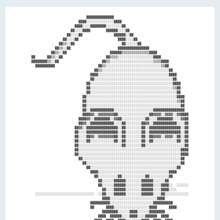
                            ██████████████                                      

                        ████░░░░░░░░░░░░░░████                                  

                      ████░░░░████████░░░░░░░░██                                

                    ██░░░░████        ██████░░░░██                              

                  ██░░░░██                ██████░░██                            

                ██░░░░██                    ████░░░░██                          

              ██▒▒░░██                        ██░░░░░░██                        

            ██▒▒░░██                        ████████████████                    

          ██▒▒░░██                      ██████▒▒▒▒▒▒▒▒▒▒▒▒▒▒████                

██      ██▒▒░░██                      ██▒▒▒▒░░░░░░░░░░░░░░░░░░████              

████████▒▒░░██                      ██▒▒░░░░░░░░░░░░░░░░░░░░░░▒▒▒▒████          

  ██████████                      ██▒▒░░░░░░░░░░░░░░░░░░░░░░░░░░░░▒▒██          

                                ██▒▒░░░░░░░░░░░░░░░░░░░░░░░░░░░░░░░░░░██        

                              ████░░░░░░░░░░░░░░░░░░░░░░░░░░░░░░░░░░░░████      

                              ██░░░░░░░░░░░░░░░░░░░░░░░░░░░░░░░░░░░░░░░░██      

                            ██░░░░░░░░░░░░░░░░░░░░░░░░░░░░░░░░░░░░░░░░░░████    

                            ██░░░░░░░░░░░░░░░░░░░░░░░░░░░░░░░░░░░░░░░░░░▒▒██    

                            ██░░░░░░░░░░░░░░░░░░░░░░░░░░░░░░░░░░░░░░░░░░░░██    

                          ██░░░░░░░░░░░░░░░░░░░░░░░░░░░░░░░░░░░░░░░░░░░░░░████  

                          ██░░░░░░░░░░░░░░░░░░░░░░░░░░░░░░░░░░░░░░░░░░░░░░▒▒██  

                          ██░░░░░░░░░░░░░░░░░░░░░░░░░░░░░░░░░░░░░░░░░░░░░░░░██  

                          ██░░████████████░░░░░░░░░░░░░░░░░░░░████████████████  

                          ████▓▓░░▓▓▓▓▓▓▓▓██░░░░░░░░░░░░░░░░██▓▓▓▓░░▓▓▓▓░░▓▓████

                        ████▓▓░░████████░░▓▓██░░░░░░░░░░░░██░░░░████████░░░░▓▓██

                        ██▓▓░░████████████░░░░██░░░░░░░░██▓▓░░████████████░░░░██

                      ██▓▓░░████████████████░░██░░░░░░░░██░░████████████████░░██

                      ██░░░░████████████████░░██░░░░░░░░██░░████████████████░░██

                      ██░░░░██▓▓░░▓▓▓▓▓▓▓▓██░░██░░░░░░░░██░░██▓▓▓▓░░▓▓▓▓░░██░░██

                      ██░░░░██░░░░░░░░░░░░██░░██░░░░░░░░██░░██░░░░░░░░░░░░██░░██

                      ██░░░░░░░░░░░░░░░░░░░░░░██░░░░░░░░██░░░░░░░░░░░░░░░░░░░░██

                      ██░░░░░░░░░░░░░░░░░░░░░░░░░░░░░░░░░░░░░░░░░░░░░░░░░░░░████

                      ██░░░░░░░░░░░░░░░░░░░░░░░░░░░░░░░░░░░░░░░░░░░░░░░░░░░░████

                        ██░░░░░░░░░░░░░░░░░░░░░░░░░░░░░░░░░░░░░░░░░░░░░░░░░░██  

                          ██░░░░░░░░░░░░░░░░░░░░░░░░░░░░░░░░░░░░░░░░░░░░░░░░██  

                            ██░░░░░░░░░░░░░░░░░░░░░░░░░░░░░░░░░░░░░░░░░░░░██    

                              ████░░░░░░░░░░░░░░░░░░░░░░░░░░░░░░░░░░░░████      

                                ██░░░░░░░░░░██░░░░░░░░░░░░██░░░░░░░░░░██        

                                  ██░░░░░░██████░░░░░░░░██████░░░░░░██          

                                  ██░░░░░░██████░░░░░░░░██████░░░░████░░  ░░░░░░

                                    ██░░░░██████░░░░░░░░██████░░░░████░░░░      

  ░░░░░░░░░░░░░░░░░░░░░░░░░░░░░░  ░░██░░░░██████░░░░░░░░██████░░░░██░░░░░░░░░░░░

                                    ████░░░░░░░░░░░░░░░░░░░░░░░░████            

                              ██████████░░░░░░░░░░░░░░░░░░░░░░██████████        

                              ██      ████░░░░░░░░░░░░░░░░░░████      ████      

                                    ████████░░░░░░████░░░░░░████████            

                                  ████  ██████░░░░████░░░░██████  ████          
