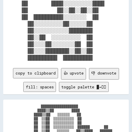
██        ████░░░░░░░░░░████  

██          ██░░██░░██░░██    

██  ██████████░░░░░░░░  ██    

  ██░░░░░░░░░░██░░░░░░██      

  ██░░░░░░░░░░░░████████      

  ██░░██  ░░░░░░░░░░  ██      

  ██░░░░██░░░░░░░░██  ██      

  ██░░░░████████░░██░░██      

copy to clipboard
👍 upvote
👎 downvote
fill: spaces
toggle palette ▓→✊🏽
            ██████████████████                  

          ████▒▒██          ████                

        ████▒▒██    ▒▒▒▒▒▒    ██                

        ██  ▒▒██  ▒▒▒▒▒▒▒▒▒▒  ██                

        ██  ▒▒██  ▒▒▒▒▒▒▒▒▒▒  ██                

        ██  ▒▒██  ▒▒▒▒▒▒▒▒▒▒  ██████        ██  

        ██  ▒▒██    ▒▒▒▒▒▒    ██▒▒████    ██████
