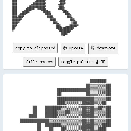
copy to clipboard
👍 upvote
👎 downvote
fill: spaces
toggle palette ▓→✊🏽
                                  ████████  

                                ██▒▒▒▒▒▒▒▒██

                  ████████████████▒▒▒▒▒▒▒▒██

                  ██            ██▒▒▒▒▒▒▒▒██

                  ██████████████████▒▒▒▒▒▒██

                  ████▒▒▒▒▒▒▒▒██▓▓██▒▒▒▒██  

      ██    ████████▒▒▒▒▒▒▒▒▒▒██▓▓██▒▒██▒▒██

      ██    ██████▒▒▒▒██▒▒▒▒▒▒██▓▓██▒▒▒▒▒▒██

    ████    ██████▒▒▒▒▒▒▒▒▒▒▒▒██▓▓██▒▒▒▒▒▒██

██████████████▒▒▒▒▒▒▒▒▒▒▒▒▒▒▒▒██▓▓██▒▒▒▒▒▒██

        ██  ████████▒▒▒▒▒▒▒▒▒▒██▓▓██▒▒▒▒████

        ██    ██    ██▒▒▒▒▒▒▒▒██▓▓██▒▒████  
