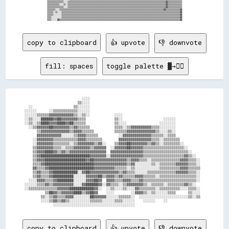
▒▒▒▒▒▒▒▒▒▒▒▒▒▒▒▒░░░░▒▒▒▒▒▒▒▒▒▒▒▒▒▒▒▒▒▒▒▒▒▒▒▒▒▒▒▒▒▒▒▒▒▒▒▒▒▒▒▒▒▒▒▒▒▒▒▒▒▒▒▒▒▒▒▒▒▒▒▒▒▒▒▒▒▒▒▒▒▒▒▒▒▒▒▒▒▒▒▒▒▒▒▒▒▒▒▒▒▒▒▒▒▒▒▒▓▓▒▒▒▒▒▒▒▒▒▒▒▒▒▒

▒▒▒▒▒▒▒▒▒▒▒▒░░░░▒▒░░▒▒▒▒▒▒▒▒▒▒▒▒▒▒▒▒▒▒▒▒▒▒▒▒▒▒▒▒▒▒▒▒▒▒▒▒▒▒▒▒▒▒▒▒▒▒▒▒▒▒▒▒▒▒▒▒▒▒▒▒▒▒▒▒▒▒▒▒▒▒▒▒▒▒▒▒▒▒▒▒▒▒▒▒▒▒▒▒▒▒▒▒▒▒▒▒▓▓▒▒▒▒▒▒▒▒▒▒▒▒▒▒

▒▒▒▒▒▒▒▒▒▒▒▒▒▒▒▒░░░░▒▒▒▒▒▒▒▒▒▒▒▒▒▒▒▒▒▒▒▒▒▒▒▒▒▒▒▒▒▒▒▒▒▒▒▒▒▒▒▒▒▒▒▒▒▒▒▒▒▒▒▒▒▒▒▒▒▒▒▒▒▒▒▒▒▒▒▒▒▒▒▒▒▒▒▒▒▒▒▒▒▒▒▒▒▒▒▒▒▒▒▒▒▒▒▒▓▓▒▒▒▒▒▒▒▒▒▒▒▒▒▒

▒▒▒▒▒▒▒▒░░░░▒▒▒▒▒▒▒▒▒▒▒▒▒▒▒▒▒▒▒▒▒▒▒▒▒▒▒▒▒▒▒▒▒▒▒▒▒▒▒▒▒▒▒▒▒▒▒▒▒▒▒▒▒▒▒▒▒▒▒▒▒▒▒▒▒▒▒▒▒▒▒▒▒▒▒▒▒▒▒▒▒▒▒▒▒▒▒▒▒▒▒▒▒▒▒▒▒▒▒▒▒▒▓▓▒▒▒▒▒▒▒▒▒▒▒▒▒▒▓▓

▒▒▒▒▒▒░░▒▒░░░░▒▒▒▒▒▒▒▒▒▒▒▒▒▒▒▒▒▒▒▒▒▒▒▒▒▒▒▒▒▒▒▒▒▒▒▒▒▒▒▒▒▒▒▒▒▒▒▒▒▒▒▒▒▒▒▒▒▒▒▒▒▒▒▒▒▒▒▒▒▒▒▒▒▒▒▒▒▒▒▒▒▒▒▒▒▒▒▒▒▒▒▒▒▒▒▒▒▒▒▒▒▒▒▒▒▒▒▒▒▒▒▒▒▒▒▒▓▓

▒▒▒▒▒▒░░░░░░░░▒▒▒▒▒▒▒▒▒▒▒▒▒▒▒▒▒▒▒▒▒▒▒▒▒▒▒▒▒▒▒▒▒▒▒▒▒▒▒▒▒▒▒▒▒▒▒▒▒▒▒▒▒▒▒▒▒▒▒▒▒▒▒▒▒▒▒▒▒▒▒▒▒▒▒▒▒▒▒▒▒▒▒▒▒▒▒▒▒▒▒▒▒▒▒▒▒▒▒▒▒▒▒▒▒▒▒▒▒▒▒▒▒▒▒▒▓▓

▒▒▒▒░░░░░░░░░░▒▒▒▒▒▒▒▒▒▒▒▒▒▒▒▒▒▒▒▒▒▒▒▒▒▒▒▒▒▒▒▒▒▒▒▒▒▒▒▒▒▒▒▒▒▒▒▒▒▒▒▒▒▒▒▒▒▒▒▒▒▒▒▒▒▒▒▒▒▒▒▒▒▒▒▒▒▒▒▒▒▒▒▒▒▒▒▒▒▒▒▒▒▒▒▒▒▒▒▒▒▒▒▒▒▒▒▒▒▒▒▒▒▒▒▒▓▓

copy to clipboard
👍 upvote
👎 downvote
fill: spaces
toggle palette ▓→✊🏽
                            ░░░░                                                        

                          ▒▒░░░░                                                        

  ░░                    ▒▒░░░░░░                                                        

░░░░░░      ░░▒▒▒▒▒▒▒▒▒▒▒▒░░░░░░                                                        

░░░░░░▒▒▒▒▒▒▓▓▓▓▓▓▓▓▓▓▓▓▒▒░░▒▒░░            ░░░░                                        

░░▒▒░░░░██████▓▓██▓▓▓▓▓▓▓▓▒▒▒▒              ▒▒░░                    ░░░░░░              

░░▒▒░░▒▒████▓▓▓▓████▓▓██▒▒▒▒▒▒              ▒▒░░░░                ░░░░░░░░              

  ░░▒▒▓▓▓▓▓▓██▓▓▓▓▓▓▓▓▒▒▓▓▒▒▒▒▒▒            ▒▒▒▒░░▒▒▓▓▓▓▓▓▓▓▓▓▒▒▒▒░░░░░░░░              

      ▒▒▓▓▓▓▓▓▓▓▓▓▓▓▓▓▒▒▓▓▓▓▒▒▒▒▒▒          ▒▒▒▒▒▒▓▓▓▓▓▓▓▓▓▓▓▓▓▓▒▒░░░░▒▒░░              

      ▓▓▓▓▓▓▓▓▓▓▓▓░░░░░░▒▒▓▓▓▓▒▒▒▒▒▒          ░░▓▓▓▓▓▓▓▓▓▓▓▓▓▓▒▒▒▒▒▒░░▒▒▒▒              

    ░░▓▓▓▓▓▓▓▓▒▒▒▒▒▒▒▒▒▒▒▒▓▓▓▓▒▒▒▒▒▒▒▒        ▓▓▓▓▓▓▓▓▓▓▓▓▓▓▓▓▒▒▒▒░░▒▒▒▒▒▒▒▒            

    ░░▓▓▓▓▓▓▓▓▒▒▒▒▒▒▒▒░░▒▒▓▓▓▓▓▓▓▓▒▒▓▓░░    ▒▒▓▓▓▓██▓▓▓▓▓▓▓▓▒▒▓▓▒▒░░▒▒▒▒▒▒▒▒░░          

    ▒▒▓▓▓▓▓▓▓▓▒▒▒▒░░▒▒▒▒▓▓▓▓▓▓▓▓▒▒▓▓▓▓▓▓  ░░▓▓▓▓▓▓██▓▓▓▓▓▓▒▒▒▒▒▒▒▒▒▒▒▒▒▒▒▒▒▒▒▒░░        

    ▒▒▓▓▓▓████▓▓▒▒▓▓▒▒▓▓▓▓▓▓▓▓▓▓▓▓▓▓▓▓▓▓  ▓▓▓▓▓▓▓▓▓▓▓▓▓▓▓▓▒▒▒▒▒▒▒▒▒▒▒▒▒▒▒▒▒▒▒▒▒▒░░      

    ▒▒▓▓████████████████████████▓▓▓▓▓▓▓▓░░▓▓▓▓▓▓▓▓▓▓▓▓▓▓▓▓▒▒▒▒▒▒▒▒▒▒▒▒▒▒▒▒▒▒▒▒▓▓▒▒░░    

    ▒▒▓▓▓▓████████████████████▓▓██▓▓▓▓▓▓▓▓▓▓▓▓▓▓▓▓▒▒▓▓▓▓▒▒▒▒░░▒▒▒▒▒▒▒▒▒▒▒▒▒▒▓▓▓▓▒▒▒▒░░  

    ▒▒▒▒▓▓████████████████████████▓▓▓▓▓▓▓▓▓▓▓▓▓▓▓▓▒▒▓▓░░░░░░░░▒▒░░▒▒▒▒▒▒▒▒▓▓▓▓▓▓▒▒▒▒░░  

    ▓▓▒▒▒▒▓▓██████████████████████▓▓▓▓▓▓▓▓▓▓▒▒▒▒▒▒░░▒▒░░░░░░░░░░░░▒▒▒▒▒▒▒▒▒▒▓▓▓▓▒▒▒▒▒▒  

    ▒▒▓▓▒▒▒▒▓▓████████████░░▓▓██▓▓▓▓▓▓▓▓▓▓▓▓▓▓▒▒▓▓▒▒▒▒░░░░░░▒▒▒▒▒▒▒▒▒▒▒▒▒▒▓▓▓▓▓▓▒▒▒▒░░  

    ▒▒▓▓▒▒▒▒▓▓██████████░░░░░░▓▓▓▓▓▓██▒▒▓▓▓▓▒▒▓▓▒▒▒▒▒▒▓▓▓▓▒▒▒▒▒▒░░▒▒▒▒▒▒▒▒▒▒▒▒▒▒▒▒▒▒░░  

  ░░░░▓▓▓▓▒▒▒▒▓▓████████░░░░░░▓▓▓▓██▓▓  ▓▓▓▓▒▒▒▒▓▓▓▓▒▒▒▒▓▓▒▒▒▒▒▒▒▒▒▒▒▒▒▒▒▒▒▒▒▒▒▒▒▒▒▒░░  

░░░░░░▒▒▒▒▓▓▒▒▓▓▓▓▓▓▓▓▓▓░░░░▓▓██████▓▓░░▓▓▒▒▒▒░░▒▒▓▓▓▓▓▓▓▓▒▒░░▒▒▒▒▒▒░░▒▒▒▒▒▒▒▒▓▓▒▒░░    

░░▒▒▒▒▒▒▒▒▒▒▒▒▒▒▓▓▓▓▓▓████████████▓▓░░  ░░▒▒░░░░▒▒░░░░▓▓▒▒▒▒▒▒▒▒░░▒▒▒▒▒▒▒▒▒▒░░░░▒▒▒▒░░  

          ▒▒██▓▓▒▒▓▓▓▓▓▓████▒▒▓▓██▓▓    ░░░░        ░░▓▓▓▓▒▒░░▒▒░░░░░░▒▒▒▒      ▒▒░░░░  

        ▒▒░░▒▒▓▓▒▒▒▒▓▓▓▓░░░░░░░░██▓▓▓▓▓▓░░░░░░▒▒▒▒▒▒░░  ░░░░░░░░░░░░░░░░░░░░░░░░▒▒░░▒▒  

        ░░░░▒▒▓▓▒▒▓▓▒▒░░░░░░░░░░▒▒▒▒▒▒░░░░░░▒▒▒▒░░░░░░    ░░░░░░    ░░                  

copy to clipboard
👍 upvote
👎 downvote