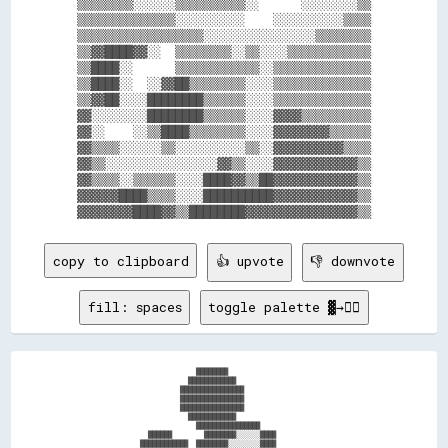
▒▒▒▒▒▒▒▒░░░░░░▒▒▒▒▒▒▒▒▒▒░░      ░░░░░░░░▒▒

▒▒▒▒▒▒▒▒▒▒▒▒▒▒░░░░░░░░░░    ░░░░░░░░░░▒▒▒▒

▒▒▒▒▒▒▒▒▒▒▒▒▒▒▒▒▒▒░░░░░░░░░░░░░░░░▒▒▒▒▒▒▒▒

▒▒▓▓████▓▓░░  ▒▒▒▒▒▒▒▒░░▒▒░░░░▒▒▒▒▒▒▒▒▒▒▒▒

▒▒████░░      ▒▒▒▒▒▒▒▒▒▒▒▒░░▒▒▒▒▒▒▒▒▒▒▒▒▒▒

▒▒████░░  ░░▓▓██▒▒▒▒▒▒▒▒░░░░▒▒▒▒▒▒▒▒▒▒▒▒▒▒

▒▒▓▓██░░░░████████▒▒▒▒▒▒░░░░▒▒▒▒▒▒▒▒▒▒▒▒▒▒

▓▓░░░░░░░░████████▒▒▒▒▒▒░░░░▓▓▓▓▒▒▒▒▒▒▒▒▒▒

▓▓░░    ░░▒▒████▒▒▒▒▒▒▒▒░░░░▓▓▓▓▓▓▓▓▒▒▒▒▒▒

▓▓▒▒▒▒░░░░░░▒▒░░░░░░░░░░▒▒░░▓▓▓▓▓▓▓▓▓▓▒▒▒▒

▓▓▒▒░░░░░░░░░░░░░░░░▓▓▒▒░░░░▓▓▓▓▓▓▓▓▓▓▓▓▒▒

▓▓▒▒▒▒░░▒▒▒▒▒▒░░░░████▓▓▒▒██▓▓▓▓▓▓▓▓▓▓▓▓▒▒

▓▓▓▓▓▓████▒▒▒▒░░░░██████████▓▓▓▓▓▓▓▓▓▓▓▓▒▒

copy to clipboard
👍 upvote
👎 downvote
fill: spaces
toggle palette ▓→✊🏽
                              ████████                                    

                            ████████████                                  

                          ████████████████                                

                          ████████████████                                

                          ████████████████                                

                            ████████████                                  

                              ████████████████                            

                  ██████        ████████░░░░░░████                        

                ████████████  ████████░░░░░░░░████                        
