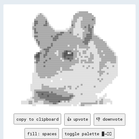
                                                            ░░▒▒▒▒▒▒▒▒▒▒                                

                  ░░▒▒░░                                  ▒▒▒▒▒▒▒▒▒▒▒▒▒▒▒▒▒▒                            

                ░░▒▒▒▒▒▒░░                              ▒▒▒▒▒▒▒▒▒▒▒▒▒▒▒▒▒▒▒▒▒▒                          

                ▒▒▒▒▒▒▒▒▒▒░░                            ▒▒▒▒▒▒░░░░▒▒▒▒▒▒▒▒▒▒▒▒▒▒                        

              ▒▒▒▒▒▒▒▒▒▒▒▒▒▒                          ░░▒▒▒▒░░░░░░▒▒▒▒▒▒▒▒▒▒▓▓▒▒                        

              ▓▓▓▓▒▒▒▒▒▒▒▒▓▓░░                        ▒▒▒▒▒▒░░░░▒▒▒▒▒▒▒▒▒▒▒▒▒▒▒▒                        

            ░░▓▓▓▓▒▒▒▒▒▒▒▒▓▓▒▒                        ▒▒▒▒░░░░░░▒▒▒▒▒▒▒▒▒▒▒▒▒▒▒▒                        

            ░░▓▓▒▒▒▒▒▒▒▒▓▓▓▓▒▒░░                      ▓▓▒▒░░░░░░▒▒▒▒▒▒▒▒▓▓▒▒▒▒░░                        

            ▒▒▒▒▒▒▒▒▒▒▒▒▒▒▒▒▒▒▒▒░░                  ░░▒▒▒▒░░░░░░▒▒▒▒▓▓▒▒▓▓▒▒▓▓                          

            ▒▒▓▓▒▒▒▒▒▒▒▒▒▒▒▒▒▒▒▒▒▒░░            ░░░░▒▒▒▒░░░░░░░░░░▒▒▒▒▒▒▓▓▓▓▒▒                          

            ░░▓▓▒▒▒▒▒▒▒▒▒▒▒▒▒▒▒▒▒▒▒▒░░░░░░░░░░░░░░▒▒▒▒▒▒░░░░░░░░░░░░▒▒▒▒▓▓▓▓▒▒                          

            ░░▓▓▓▓▒▒▒▒▒▒▒▒▒▒▒▒▒▒▒▒▒▒▒▒▒▒▒▒▓▓▓▓▒▒▒▒▒▒▓▓▒▒░░░░░░░░░░▒▒▒▒▒▒▒▒▓▓▒▒                          

            ░░▒▒▒▒▒▒▒▒▒▒▒▒▒▒▒▒▒▒▒▒▒▒▒▒▓▓▓▓▓▓▒▒▒▒▒▒▒▒▒▒▒▒░░░░▒▒░░░░▒▒▒▒▓▓▓▓▓▓▒▒░░                        

            ░░▓▓▓▓▒▒▒▒▒▒▒▒▒▒▒▒▒▒▓▓▒▒▓▓▓▓▒▒▒▒▒▒▒▒▒▒▒▒▒▒▒▒▒▒▒▒░░░░░░▒▒▒▒▓▓▓▓▓▓▒▒▒▒▒▒░░                    

              ▒▒▒▒▒▒▒▒▒▒▒▒▒▒▒▒▒▒▒▒▓▓▓▓▓▓▒▒▒▒▒▒▒▒▒▒▒▒▒▒▒▒▒▒▒▒▒▒▒▒░░▒▒▓▓▓▓▓▓▓▓▒▒▒▒▒▒▒▒░░                  

              ░░▓▓▒▒▒▒▒▒▒▒▒▒▒▒▒▒▒▒▓▓▓▓▒▒▒▒▒▒▒▒▒▒▒▒▒▒▒▒▒▒▒▒▒▒▒▒▒▒▒▒▒▒▓▓▓▓▓▓▒▒▒▒▒▒▒▒▒▒▒▒▒▒                

                ▒▒▓▓▒▒▒▒▒▒▒▒▒▒▒▒▒▒▒▒▒▒▒▒▒▒▒▒▒▒▒▒▒▒▒▒▒▒▒▒▒▒▒▒▒▒▒▒▒▒▓▓▓▓▓▓▒▒░░░░▒▒▒▒▒▒▒▒▒▒▒▒░░            

                ░░▓▓▒▒▒▒▒▒▒▒▒▒▒▒▓▓▒▒▒▒▒▒▒▒▒▒▒▒▒▒▒▒▒▒▒▒▒▒▒▒▒▒▒▒▒▒▒▒▒▒▓▓▓▓░░░░░░▒▒▒▒▒▒▒▒▒▒▒▒▒▒            

                  ▒▒▒▒▒▒▒▒▒▒▒▒▒▒▓▓▒▒▒▒▒▒▒▒▒▒▒▒▒▒▒▒░░▒▒▒▒▒▒▒▒░░▒▒▒▒▒▒▒▒▒▒░░░░░░░░▒▒▒▒▒▒▒▒▒▒▒▒░░          

                    ▒▒▒▒▒▒▒▒▓▓▓▓▒▒▒▒▒▒▒▒▒▒▒▒▒▒▒▒▒▒▒▒▒▒▒▒▒▒▒▒░░▒▒▒▒▒▒▒▒▒▒▒▒░░░░░░▒▒▒▒▒▒▒▒▒▒▒▒▒▒░░        

                    ░░▒▒▓▓▓▓▓▓▒▒▒▒▒▒▒▒▒▒▒▒▒▒▒▒▒▒▒▒▒▒▒▒▒▒░░▒▒░░░░░░░░░░▒▒░░░░░░░░░░▒▒▒▒▒▒▒▒▒▒▒▒▒▒░░      

                    ▒▒▒▒▒▒▓▓▓▓▒▒▒▒▒▒▒▒░░▒▒▒▒▒▒▓▓██▓▓▓▓▒▒▒▒▒▒▒▒░░░░▒▒▒▒░░░░░░░░░░░░▒▒▒▒░░▒▒▒▒▒▒▒▒▒▒░░    

                ▒▒██▓▓▒▒▒▒▓▓▒▒▒▒▒▒▒▒░░░░▒▒▒▒▓▓████░░▒▒██▒▒▒▒░░▒▒░░▒▒▒▒░░░░▒▒░░░░░░▒▒▒▒▒▒▒▒▒▒▒▒▒▒▒▒▒▒░░  

              ▒▒████▒▒▒▒▓▓▓▓▒▒▒▒▒▒▒▒▒▒░░▒▒▒▒▓▓██████████▒▒▒▒░░▒▒░░░░░░░░░░▒▒▒▒░░░░░░▒▒▒▒░░▒▒▒▒▒▒▒▒▒▒░░  

              ▓▓████▒▒▒▒▓▓▒▒▒▒▒▒▒▒▒▒▒▒▒▒▒▒▒▒▓▓██▓▓▓▓▓▓▓▓▒▒▒▒░░░░▒▒░░▒▒▒▒░░▒▒▒▒░░░░░░▒▒▒▒▒▒▒▒▒▒▒▒▒▒▒▒▒▒░░

              ▒▒▓▓▓▓▒▒▒▒▒▒▒▒▒▒▓▓▒▒▒▒▒▒▒▒▒▒░░▒▒▓▓▓▓██▓▓▓▓▒▒░░▒▒░░░░░░░░░░▒▒▒▒▒▒░░░░░░░░▒▒▒▒▒▒▒▒▒▒▒▒▒▒▒▒░░

              ░░▓▓▓▓▒▒▒▒▒▒▓▓▒▒▒▒▒▒▒▒▒▒▒▒▒▒▒▒░░▒▒▒▒▒▒▓▓▒▒▒▒▒▒▒▒░░▒▒▒▒▒▒░░▒▒▒▒░░░░░░░░░░▒▒▒▒▒▒▒▒▒▒▒▒▒▒▒▒░░

              ▒▒▓▓▒▒▒▒▒▒▓▓▒▒▒▒▒▒▒▒▒▒▒▒▒▒▒▒▒▒▒▒▒▒▒▒▒▒▒▒▒▒▒▒▒▒▒▒░░▒▒░░▒▒▒▒▒▒▒▒▒▒░░░░░░▒▒▒▒▒▒▒▒░░░░▒▒▒▒▒▒░░

              ░░▒▒▒▒▒▒▒▒▒▒▒▒▒▒▒▒▒▒▒▒▒▒▒▒▒▒▒▒▒▒▒▒▒▒▒▒▒▒▒▒▒▒░░░░░░░░░░░░░░░░░░░░░░░░░░▒▒▒▒▒▒░░░░░░░░░░░░░░

              ░░▒▒▒▒▒▒▒▒▓▓▒▒▒▒▒▒▒▒▒▒▒▒▒▒▒▒▒▒▒▒▒▒▒▒▒▒▒▒░░░░░░░░░░░░▒▒░░░░▒▒░░░░░░░░░░▒▒▒▒▒▒▒▒░░░░░░▒▒░░░░

              ░░▒▒▒▒▒▒▒▒▒▒▒▒▒▒▒▒▒▒▒▒▒▒▒▒▒▒░░▒▒▒▒▒▒▒▒░░░░░░░░░░░░░░░░░░▒▒░░░░▒▒░░░░░░▒▒▒▒░░░░▒▒░░░░░░░░░░

              ░░▒▒▒▒▒▒▒▒▒▒▒▒▒▒▒▒▒▒▒▒▒▒▒▒▒▒░░▒▒▒▒▒▒▒▒▒▒▒▒░░░░░░░░░░░░░░░░░░░░░░░░░░░░▒▒░░░░░░░░░░░░░░░░░░

              ░░▒▒▒▒▒▒▒▒▒▒▒▒▒▒▒▒▒▒▒▒▒▒░░░░▒▒░░░░░░░░░░░░░░░░░░░░░░░░░░░░░░░░░░░░░░▒▒▒▒▒▒▒▒░░░░░░░░░░░░░░

            ░░░░░░▒▒▒▒▒▒▒▒▒▒▒▒▒▒▒▒▒▒▒▒▒▒░░░░░░░░░░░░░░░░░░░░░░░░░░░░░░░░░░░░░░░░░░░░▒▒▒▒░░░░▒▒░░░░░░░░░░

            ░░░░░░▒▒▒▒▒▒▒▒▒▒▒▒▒▒▒▒▒▒░░░░░░░░░░░░░░░░░░░░░░░░░░░░░░░░░░░░░░░░░░░░░░░░▒▒░░░░░░░░░░░░░░░░░░

            ░░░░░░░░▒▒▒▒▒▒░░▒▒▒▒░░░░░░░░░░░░░░░░░░░░░░░░░░░░░░░░░░░░░░░░░░░░░░░░░░░░░░░░░░░░░░░░░░░░░░  

            ░░░░░░░░░░░░░░░░░░░░░░░░░░░░░░  ░░░░░░░░░░░░░░░░░░░░░░░░░░░░░░░░░░░░░░▒▒░░▒▒░░░░░░░░░░░░    

            ░░░░░░░░░░░░░░░░░░░░  ░░░░░░░░░░░░░░░░░░░░░░░░░░░░░░░░░░░░░░░░░░░░░░░░░░▒▒░░░░░░░░░░░░      

            ░░░░░░░░░░░░░░░░░░░░░░░░░░░░░░░░░░░░░░░░░░░░░░░░░░░░░░░░░░░░░░░░░░░░░░░░░░░░░░░░░░░░░░      

          ░░░░░░░░░░░░▒▒░░░░░░░░░░░░░░░░░░░░░░░░░░░░░░░░░░░░░░░░▒▒░░░░░░░░░░░░░░░░░░░░░░░░░░░░          

          ░░░░░░░░░░░░▒▒▒▒▒▒▒▒░░░░░░░░░░░░░░░░▒▒░░▒▒▒▒░░░░░░▒▒░░░░░░░░░░░░░░░░▒▒░░░░░░░░░░░░            

          ░░░░░░░░░░░░▒▒▒▒▒▒▒▒▒▒▒▒▒▒▒▒░░▒▒▒▒▒▒▒▒░░░░▒▒░░░░▒▒░░░░░░░░░░░░░░░░░░░░░░░░░░░░░░              

          ░░░░▒▒▒▒▒▒▒▒▒▒▒▒▒▒▒▒▒▒▒▒▒▒▒▒▒▒▒▒▒▒▒▒░░░░░░░░░░░░░░░░░░░░░░░░░░░░░░░░░░░░░░░░░░                

            ░░▒▒▓▓▓▓▓▓▓▓▓▓▓▓▓▓▒▒▓▓▒▒▒▒▒▒▒▒▒▒▒▒▒▒▒▒░░░░░░░░░░░░░░░░░░░░░░░░░░░░░░░░░░░░                  

            ░░▒▒▒▒▓▓▓▓██▓▓▓▓▓▓▓▓▓▓▓▓▓▓▒▒▒▒▒▒▒▒▒▒▒▒▒▒▒▒▒▒░░░░░░░░▒▒░░░░░░░░░░░░░░          ░░            

            ░░▒▒▒▒▓▓▓▓▓▓▓▓▓▓██▓▓▓▓▓▓▓▓▓▓▓▓▓▓▒▒▒▒▒▒▒▒▓▓▓▓▒▒░░░░░░░░░░░░░░░░░░░░░░░░      ░░░░            

          ░░▒▒▒▒▒▒▒▒▓▓▓▓▓▓▓▓▓▓▓▓▓▓▓▓▓▓▓▓▓▓▓▓▓▓▓▓▓▓▓▓▓▓▒▒░░░░░░░░░░░░░░░░░░░░░░░░░░  ░░░░░░              

      ░░░░░░░░▒▒▒▒▒▒▒▒▒▒▒▒▓▓▓▓▓▓▓▓▓▓▓▓▓▓▓▓▓▓▓▓▓▓▓▓▓▓▒▒░░░░░░░░░░░░░░░░░░░░░░░░░░░░░░░░▒▒░░░░░░░░        

░░░░░░░░▒▒▒▒░░▒▒▒▒░░░░░░▒▒▒▒▒▒▓▓▓▓▓▓▓▓▓▓██▒▒░░▒▒░░▒▒░░░░░░░░░░░░░░░░░░░░░░░░░░░░▒▒░░▒▒▒▒░░░░░░░░░░      

░░░░░░░░▒▒▒▒░░░░░░░░░░░░▒▒▒▒▒▒▒▒▒▒▓▓▓▓▒▒░░░░░░░░░░░░░░░░░░░░░░  ▒▒▒▒▒▒▒▒▒▒▒▒▒▒▒▒▒▒░░▒▒▒▒░░░░    ░░      

copy to clipboard
👍 upvote
👎 downvote
fill: spaces
toggle palette ▓→✊🏽