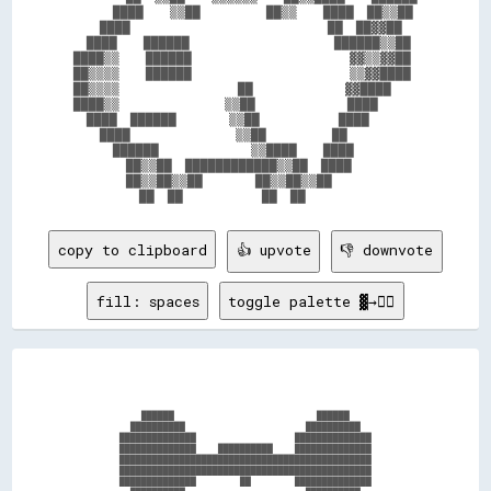
      ████    ▒▒██          ██▒▒    ████  ██▒▒██

    ████                              ██  ██▓▓██

  ████    ██████                      ██████▒▒██

████▒▒    ██████                        ▓▓▒▒▓▓██

██▒▒▒▒    ██████                        ▒▒▓▓████

██▒▒▒▒                  ██              ▓▓████  

████▒▒                ▒▒██              ████    

  ████  ██████        ▒▒██            ████      

    ████                ▒▒██          ██        

      ██████              ▒▒████    ████        

        ██▒▒██  ████████████▒▒██  ████          

        ██▒▒██▒▒██        ██▒▒██▒▒██            

copy to clipboard
👍 upvote
👎 downvote
fill: spaces
toggle palette ▓→✊🏽
              ██████                          ██████              

            ██████████                      ██████████            

          ██████████████                  ██████████████          

          ██████████████    ██████████    ██████████████          

          ██████████████████████████████████████████████          

          ██████████████████████████████████████████████          

          ██████████████        ██        ██████████████          
