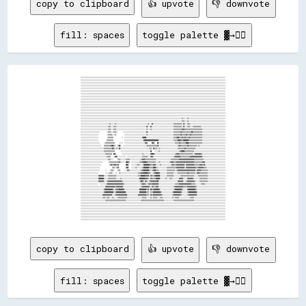
copy to clipboard
👍 upvote
👎 downvote
fill: spaces
toggle palette ▓→✊🏽
░░░░░░░░░░░░░░░░░░░░░░░░░░░░░░░░░░░░░░░░░░░░░░░░░░░░░░░░░░░░░░░░░░░░░░░░░░░░░░░░░░░░░░░░░░░░░░░░░░░░░░░░░░░░░░░░░░░░░░░░░░░░░░░░░░░░░░░░░░░░░░░░░░░░░░░░░░░░░░░░░░░░░░░░░░░░░░░░░░░░░░░░░░░░░░░░░░░░░░░░░░░░░░░░░░░░
░░░░░░░░░░░░░░░░░░░░░░░░░░░░░░░░░░░░░░░░░░░░░░░░░░░░░░░░░░░░░░░░░░░░░░░░░░░░░░░░░░░░░░░░░░░░░░░░░░░░░░░░░░░░░░░░░░░░░░░░░░░░░░░░░░░░░░░░░░░░░░░░░░░░░░░░░░░░░░░░░░░░░░░░░░░░░░░░░░░░░░░░░░░░░░░░░░░░░░░░░░░░░░░░░░░░
░░░░░░░░░░░░░░░░░░░░░░░░░░░░░░░░░░░░░░░░░░░░░░░░░░░░░░░░░░░░░░░░░░░░░░░░░░░░░░░░░░░░░░░░░░░░░░░░░░░░░░░░░░░░░░░░░░░░░░░░░░░░░░░░░░░░░░░░░░░░░░░░░░░░░░░░░░░░░░░░░░░░░░░░░░░░░░░░░░░░░░░░░░░░░░░░░░░░░░░░░░░░░░░░░░░░
░░░░░░░░░░░░░░░░░░░░░░░░░░░░░░░░░░░░░░░░░░░░░░░░░░░░░░░░░░░░░░░░░░░░░░░░░░░░░░░░░░░░░░░░░░░░░░░░░░░░░░░░░░░░░░░░░░░░░░░░░░░░░░░░░░░░░░░░░░░░░░░░░░░░░░░░░░░░░░░░░░░░░░░░░░░░░░░░░░░░░░░░░░░░░░░░░░░░░░░░░░░░░░░░░░░░
░░░░░░░░░░░░░░░░░░░░░░░░░░░░░░░░░░░░░░░░░░░░░░░░░░░░░░░░░░░░░░░░░░░░░░░░░░░░░░░░░░░░░░░░░░░░░░░░░░░░░░░░░░░░░░░░░░░░░░░░░░░░░░░░░░░░░░░░░░░░░░░░░░░░░░░░░░░░░░░░░░░░░░░░░░░░░░░░░░░░░░░░░░░░░░░░░░░░░░░░░░░░░░░░░░░░
░░░░░░░░░░░░░░░░░░░░░░░░░░░░░░░░░░░░░░░░░░░░░░░░░░░░░░░░░░░░░░░░░░░░░░░░░░░░░░░░░░░░░░░░░░░░░░░░░░░░░░░░░░░░░░░░░░░░░░░░░░░░░░░░░░░░░░░░░░░░░░░░░░░░░░░░░░░░░░░░░░░░░░░░░░░░░░░░░░░░░░░░░░░░░░░░░░░░░░░░░░░░░░░░░░░░
░░░░░░░░░░░░░░░░░░░░░░░░░░░░░░░░░░░░░░░░░░░░░░░░░░░░░░░░░░░░░░░░░░░░░░░░░░░░░░░░░░░░░░░░░░░░░░░░░░░░░░░░░░░░░░░░░░░░░░░░░░░░░░░░░░░░░░░░░░░░░░░░░░░░░░░░░░░░░░░░░░░░░░░░░░░░░░░░░░░░░░░░░░░░░░░░░░░░░░░░░░░░░░░░░░░░
░░░░░░░░░░░░░░░░░░░░░░░░░░░░░░░░░░░░░░░░░░░░░░░░░░░░░░░░░░░░░░░░░░░░░░░░░░░░░░░░░░░░░░░░░░░░░░░░░░░░░░░░░░░░░░░░░░░░░░░░░░░░░░░░░░░░░░░░░░░░░░░░░░░░░░░░░░░░░░░░░░░░░░░░░░░░░░░░░░░░░░░░░░░░░░░░░░░░░░░░░░░░░░░░░░░░
░░░░░░░░░░░░░░░░░░░░░░░░░░░░░░░░░░░░░░░░░░░░░░░░░░░░░░░░░░░░░░░░░░░░░░░░░░░░░░░░░░░░░░░░░░░░░░░░░░░░░░░░░░░░░░░░░░░░░░░░░░░░░░░░░░░░░░░░░░░░░░░░░░░░░░░░░░░░░░░░░░░░░░░░░░░░░░░░░░░░░░░░░░░░░░░░░░░░░░░░░░░░░░░░░░░░
░░░░░░░░░░░░░░░░░░░░░░░░░░░░░░░░░░░░░░░░░░░░░░░░░░░░░░░░░░░░░░░░░░░░░░░░░░░░░░░░░░░░░░░░░░░░░░░░░░░░░░░░░░░░░░░░░░░░░░░░░░░░░░░░░░░░░░░░░░░░░░░░░░░░░░░░░░░░░░░░░░░░░░░░░░░░░░░░░░░░░░░░░░░░░░░░░░░░░░░░░░░░░░░░░░░░
░░░░░░░░░░░░░░░░░░░░░░░░░░░░░░░░░░░░░░░░░░░░░░░░░░░░░░░░░░░░░░░░░░░░░░░░░░░░░░░░░░░░░░░░░░░░░░░░░░░░░░░░░░░░░░░░░░░░░░░░░░░░░░░░░░░░░░░░░░░░░░░░░░░░░░░░░░░░░░░░░░░░░░░░░░░░░░░░░░░░░░░░░░░░░░░░░░░░░░░░░░░░░░░░░░░░
░░░░░░░░░░░░░░░░░░░░░░░░░░░░░░░░░░░░░░░░░░░░░░░░░░░░░░░░░░░░░░░░░░░░░░░░░░░░░░░░░░░░░░░░░░░░░░░░░░░░░░░░░░░░░░░░░░░░░░░░░░░░░░░░░░░░░░░░░░░░░░░░░░░░░░░░░░░░░░░░░░░░░░░░░░░░░░░░░░░░░░░░░░░░░░░░░░░░░░░░░░░░░░░░░░░░
░░░░░░░░░░░░░░░░░░░░░░░░░░░░░░░░░░░░░░░░░░░░░░░░░░░░░░░░░░░░░░░░░░░░░░░░░░░░░░░░░░░░░░░░░░░░░░░░░░░░░░░░░░░░░░░░░░░░░░░░░░░░░░░░░░░░░░░░░░░░░░░░░░░░░░░░░░░░░░░░░░░░░░░░░░░░░░░░░░░░░░░░░░░░░░░░░░░░░░░░░░░░░░░░░░░░
░░░░░░░░░░░░░░░░░░░░░░░░░░░░░░░░░░░░░░░░░░░░░░░░░░░░░░░░░░░░░░░░░░░░░░░░░░░░░░░░░░░░░░░░░░░░░░░░░░░░░░░░░░░░░░░░░░░░░░░░░░░░░░░░░░░░░░░░░░░░░░░░░░░░░░░░░░░░░░░░░░░░░░░░░░░░░░░░░░░░░░░░░░░░░░░░░░░░░░░░░░░░░░░░░░░░
░░░░░░░░░░░░░░░░░░░░░░░░░░░░░░░░░░░░░░░░░░░░░░░░░░░░░░░░░░░░░░░░░░░░░░░░░░░░░░░░░░░░░░░░░░░░░░░░░░░░░░░░░░░░░░░░░░░░░░░░░░░░░░░░░░░░░░░░░░░░░░░░░░░░░░░░░░░░░░░░░░░░░░░░░░░░░░░░░░░░░░░░░░░░░░░░░░░░░░░░░░░░░░░░░░░░
░░░░░░░░░░░░░░░░░░░░░░░░░░░░░░░░░░░░░░░░░░░░░░░░░░░░░░░░░░░░░░░░░░░░░░░░░░░░░░░░░░░░░░░░░░░░░░░░░░░░░░░░░░░░░░░░░░░░░░░░░░░░░░░░░░░░░░░░░░░░░░░░░░░░▒▒░░░░░░▒▒░░░░░░░░░░░░░░░░░░░░░░░░░░░░░░░░░░░░░░░░░░░░░░░░░░░░░░
░░░░░░░░░░░░░░░░░░░░░░░░░░░░░░░░░░░░░░░░░░░░░░░░░░░░░░░░░░░░░░░░░░░░░░░░░░░░░░░░░░░░░░░░░░░░░░░░░░░░░░░░░░░░░░░░░░░░░░░░░░░░░░░░░░░░░░░░░░░░░░░░░░░░▒▒▒▒░░░░▒▒░░░░░░░░░░░░░░░░░░░░░░░░░░░░░░░░░░░░░░░░░░░░░░░░░░░░░░
░░░░░░░░░░░░░░░░░░░░░░░░░░░░░░░░░░░░░░░░░░▒▒░░░░░░▒▒░░░░░░░░░░░░░░░░░░░░░░░░░░░░░░░░░░░░░░░░░░░░░░▒▒░░░░▓▓░░░░░░░░░░░░░░░░░░░░░░░░░░░░░░▒▒▒▒▒▒▒▒▒▒▒▒░░▓▓░░░░▒▒▒▒░░░░░░░░░░░░░░░░░░░░░░░░░░░░░░░░░░░░░░░░░░░░░░░░░░░░
░░░░░░░░░░░░░░░░░░░░░░░░░░░░░░░░░░░░░░░░▒▒▒▒░░░░▒▒▒▒░░░░░░░░░░░░░░░░░░░░░░░░░░░░░░░░░░░░░░░░░░░░▓▓░░░░▓▓░░░░░░░░░░░░░░░░░░░░░░░░░░░░░░░░▒▒▒▒▒▒▒▒▒▒▒▒░░▓▓░░░░▒▒▒▒░░░░▒▒▒▒▒▒▒▒▒▒▒▒░░░░░░░░░░░░░░░░░░░░░░░░░░░░░░░░░░░░
░░░░░░░░░░░░░░░░░░░░░░░░░░░░░░░░░░░░░░░░▒▒▒▒░░░░▒▒▒▒░░░░░░░░░░░░░░░░░░░░░░░░░░░░░░░░░░░░░░░░░░░░▒▒░░░░▒▒░░░░░░░░░░░░░░░░░░░░░░░░░░░░░░░░▒▒▒▒▒▒▒▒▒▒▒▒▓▓▓▓▒▒▒▒▒▒▒▒▒▒▒▒▒▒▒▒▒▒▒▒▒▒▒▒▒▒░░░░░░░░░░░░░░░░░░░░░░░░░░░░░░░░░░
░░░░░░░░░░░░░░░░░░░░░░░░░░░░          ░░▒▒▒▒░░░░▒▒▒▒░░        ░░░░░░░░░░░░░░░░░░░░░░░░░░░░░░░░░░▓▓░░░░░░░░░░░░░░░░░░░░░░░░░░░░░░░░░░░░░░▒▒▒▒▒▒▒▒▒▒▓▓▒▒▒▒▒▒▒▒▒▒▒▒▒▒██▒▒▒▒▒▒▒▒▒▒▒▒▒▒░░░░░░░░░░░░░░░░░░░░░░░░░░░░░░░░░░
░░░░░░░░░░░░░░░░░░░░░░░░░░            ░░▒▒▒▒▒▒░░░░▒▒            ░░░░░░░░░░░░░░░░░░░░░░░░░░░░░░░░▒▒░░░░░░░░░░░░░░░░░░░░░░░░░░░░░░░░░░░░░░▒▒▒▒▒▒▒▒▒▒▓▓▒▒▒▒▒▒▓▓▒▒▒▒▓▓▒▒▒▒▒▒▒▒▒▒▒▒▒▒▒▒░░░░░░░░░░░░░░░░░░░░░░░░░░░░░░░░░░
░░░░░░░░░░░░░░░░░░░░░░░░░░            ░░▒▒▒▒▒▒▒▒            ░░  ░░░░░░░░░░░░░░░░░░░░░░░░░░▓▓████░░░░░░░░░░░░░░░░░░░░░░░░░░░░░░░░░░░░░░░░▒▒▒▒▓▓██▒▒▒▒▓▓▒▒▓▓▒▒▒▒▓▓▒▒▒▒▒▒▒▒▒▒▒▒▒▒▒▒▒▒░░░░░░░░░░░░░░░░░░░░░░░░░░░░░░░░░░
░░░░░░░░░░░░░░░░░░░░░░░░░░            ▒▒▒▒▒▒▒▒▒▒                ░░░░░░░░░░░░░░░░░░░░░░░░░░░░██████████████████████░░░░░░░░░░░░░░░░░░░░░░▒▒▒▒▒▒████▓▓▒▒████████▒▒▒▒▒▒▒▒▒▒▒▒▒▒▒▒▒▒▒▒░░░░░░░░░░░░░░░░░░░░░░░░░░░░░░░░░░
░░░░░░░░░░░░░░░░░░░░░░░░░░░░      ░░▒▒▒▒▒▒▒▒▒▒▒▒▒▒      ░░░░░░  ░░░░░░░░░░░░░░░░░░░░░░░░░░░░░░▓▓▓▓      ██▓▓    ██░░░░░░░░░░░░░░░░░░░░░░░░▒▒▒▒▒▒▓▓▒▒▒▒▒▒▒▒████▒▒▒▒▒▒▒▒▒▒▒▒▒▒▒▒▒▒▒▒░░░░░░░░░░░░░░░░░░░░░░░░░░░░░░░░░░
░░░░░░░░░░░░░░░░░░░░░░░░░░░░░░    ▒▒▒▒▒▒▒▒▒▒▓▓██▒▒░░  ▒▒██░░  ░░░░░░░░░░░░░░░░░░░░░░░░░░░░░░░░░░▒▒▒▒▒▒▒▒▒▒▒▒▒▒▒▒▓▓░░░░░░░░░░░░░░░░░░░░░░░░░░░░▒▒▓▓▒▒▒▒▒▒▒▒▒▒▓▓▒▒▒▒▒▒▒▒▒▒▒▒░░▒▒░░░░░░░░░░░░░░░░░░░░░░░░░░░░░░░░░░░░░░
░░░░░░░░░░░░░░░░░░░░░░░░░░░░░░░░░░▒▒▒▒▒▒▒▒▒▒▒▒██▒▒░░▒▒░░██░░░░░░░░░░░░░░░░░░░░░░░░░░░░░░░░░░░░░░░░░░▒▒▒▒░░▓▓▒▒▒▒░░▒▒░░░░░░░░░░░░░░░░░░░░░░░░░░▒▒▒▒▒▒▒▒▒▒▓▓▒▒▒▒▒▒▒▒▒▒▒▒▒▒░░░░░░░░░░░░░░░░░░░░░░░░░░░░░░░░░░░░░░░░░░░░
░░░░░░░░░░░░░░░░░░░░░░░░░░░░░░░░░░▒▒▒▒▒▒▒▒▒▒▒▒▒▒▒▒        ░░░░░░░░░░░░░░░░░░░░░░░░░░░░░░░░░░░░░░░░░░░░██    ░░░░░░▒▒░░░░░░░░░░░░░░░░░░░░░░░░░░░░▒▒▓▓████▒▒▒▒▒▒▒▒▒▒▒▒▒▒░░░░░░░░░░░░░░░░░░░░░░░░░░░░░░░░░░░░░░░░░░░░░░
░░░░░░░░░░░░░░░░░░░░░░░░░░░░░░░░░░░░▒▒▒▒▒▒▒▒▒▒  ██▒▒        ░░░░░░░░░░░░░░░░░░░░░░░░░░░░░░▒▒░░░░░░░░░░▓▓██▓▓░░░░░░░░░░░░░░░░░░░░░░░░░░░░░░▒▒▓▓▓▓▒▒▒▒▒▒▒▒▒▒▒▒▒▒▒▒▒▒▒▒░░▒▒▓▓▓▓▓▓▓▓▒▒░░░░░░░░░░░░░░░░░░░░░░░░░░░░░░░░░░
░░░░░░░░░░░░░░░░░░░░░░░░░░░░░░░░░░░░░░▒▒▒▒▒▒    ░░▓▓▓▓  ░░░░░░░░░░  ░░░░░░░░░░░░░░░░░░░░░░▒▒▒▒▒▒▒▒░░░░▓▓▓▓░░░░░░░░░░░░░░░░░░░░░░░░░░░░░░▒▒▓▓▓▓▓▓▓▓▒▒▒▒▒▒▒▒▒▒▒▒▒▒▓▓▓▓▓▓▓▓▓▓▓▓▓▓▓▓▓▓░░░░░░░░░░░░░░░░░░░░░░░░░░░░░░░░░░
░░░░░░░░░░░░░░░░░░░░░░░░░░░░░░░░░░░░░░░░▒▒▒▒░░░░      ▒▒▒▒░░░░░░░░▒▒▒▒▒▒░░░░░░░░░░░░░░░░▒▒▓▓▓▓▒▒▒▒▒▒▒▒▒▒▒▒▒▒▒▒░░░░░░░░░░░░░░░░░░░░░░▒▒▒▒▒▒▒▒▒▒▒▒▓▓▓▓▓▓▓▓▓▓▓▓▓▓▓▓▓▓▓▓▓▓▒▒▒▒▒▒▒▒▒▒▒▒▒▒░░░░░░░░░░░░░░░░░░░░░░░░░░░░░░░░
░░░░░░░░░░░░░░░░░░░░░░░░░░░░░░░░        ░░▒▒▒▒▒▒▒▒▒▒▒▒▒▒▓▓░░░░░░  ████▒▒  ░░░░░░░░░░░░▒▒▒▒▓▓████▓▓▒▒▒▒▒▒▒▒▒▒▒▒░░░░▒▒░░░░░░░░░░░░░░▒▒▓▓▓▓▒▒▒▒▓▓▓▓▓▓▓▓▓▓▓▓▓▓▓▓▓▓▓▓▓▓▓▓▓▓▒▒▒▒▒▒▒▒▒▒▒▒▓▓▓▓░░░░░░░░░░░░░░░░░░░░░░░░░░░░░░
░░░░░░░░░░░░░░░░░░░░░░░░░░░░░░            ▒▒▓▓▒▒▓▓▓▓▒▒▓▓          ████    ░░░░░░░░▒▒▒▒░░░░░░████████▓▓▒▒▒▒▓▓▓▓░░░░░░▒▒░░░░░░░░░░░░░░▒▒▓▓▒▒▒▒▓▓▓▓▓▓▓▓▓▓▓▓░░▓▓▓▓▓▓▓▓▓▓▓▓▒▒▒▒▒▒▒▒▓▓▓▓▒▒▓▓░░░░░░░░░░░░░░░░░░░░░░░░░░░░░░
░░░░░░░░░░░░░░░░░░░░░░░░░░░░                  ▒▒▒▒░░▒▒▓▓          ▓▓██    ░░░░░░▒▒░░░░░░░░▒▒████████▒▒▒▒▒▒████▒▒░░░░░░░░░░░░░░▒▒▒▒▒▒▒▒▒▒▒▒▒▒▓▓▓▓▓▓▓▓▓▓▓▓░░▓▓▓▓▓▓▓▓▓▓▓▓▓▓▒▒▒▒▓▓▓▓▓▓▓▓▒▒▒▒░░░░░░░░░░░░░░░░░░░░░░░░░░░░
░░░░░░░░░░░░░░░░░░░░░░░░░░░░        ░░    ░░▒▒▒▒░░    ▒▒▒▒      ░░░░▓▓▒▒░░░░░░░░░░░░░░░░▒▒▓▓████████▒▒░░▒▒▓▓██▒▒▒▒░░░░░░░░░░░░▒▒▒▒▒▒▒▒▒▒▒▒░░▒▒▓▓▓▓▓▓▓▓▓▓▓▓▓▓▓▓▓▓▓▓▓▓▓▓▓▓░░▓▓▓▓▓▓▒▒▒▒▒▒▒▒▒▒░░░░░░░░░░░░░░░░░░░░░░░░░░
░░░░░░░░░░░░░░░░░░░░░░░░░░          ░░░░░░▒▒▒▒░░  ░░░░  ▒▒░░░░░░░░░░░░░░░░░░░░░░░░░░▒▒▒▒▓▓▓▓██████▓▓▒▒░░░░▒▒▓▓████▓▓░░░░░░░░░░▒▒▒▒▒▒▒▒▒▒░░░░░░▒▒▒▒▒▒▒▒▒▒▒▒▒▒▓▓▒▒▒▒▒▒▒▒▒▒░░▓▓▓▓▒▒▒▒▒▒▒▒▒▒▒▒░░░░░░░░░░░░░░░░░░░░░░░░░░
░░░░░░░░░░░░░░░░░░░░░░░░░░▓▓▓▓▓▓▓▓░░░░░░▒▒▒▒▒▒▒▒▒▒▒▒░░░░░░░░░░░░░░░░░░░░░░░░░░░░░░░░▒▒▒▒██████▓▓▓▓▓▓░░▓▓▒▒▒▒▓▓██████░░░░░░░░░░▒▒▒▒▒▒▒▒▒▒░░░░░░░░░░▒▒▒▒▒▒▒▒▒▒▒▒▒▒▒▒▒▒▒▒░░░░░░▒▒▒▒▒▒▒▒▒▒▒▒▒▒░░░░░░░░░░░░░░░░░░░░░░░░░░
░░░░░░░░░░░░░░░░░░░░░░░░░░████████░░░░░░▒▒▒▒▒▒▒▒▒▒▒▒░░░░░░▒▒░░░░░░░░░░░░░░░░░░░░░░░░░░████████▓▓▓▓▒▒░░▓▓▒▒▒▒▒▒██████░░░░░░░░▒▒░░░░▒▒▒▒░░░░░░░░░░▓▓▓▓▓▓░░░░░░▓▓▓▓▓▓▓▓▒▒░░░░░░░░▒▒▒▒▒▒▒▒▒▒▒▒░░░░░░░░░░░░░░░░░░░░░░░░░░
░░░░░░░░░░░░░░░░░░░░░░░░░░▓▓▓▓▓▓▓▓░░░░▒▒▓▓▓▓▓▓▓▓▓▓▓▓▓▓▓▓▓▓▓▓▒▒░░░░░░░░░░░░░░░░░░░░░░░░▒▒██▓▓░░▓▓▒▒░░▒▒▓▓▓▓▓▓▓▓▓▓██░░░░░░░░░░░░░░░░░░░░░░░░░░░░▓▓▓▓▓▓▓▓░░░░▒▒▓▓▓▓▓▓▓▓▓▓▒▒░░░░░░▒▒▒▒▒▒▒▒▒▒▒▒░░░░░░░░░░░░░░░░░░░░░░░░░░
░░░░░░░░░░░░░░░░░░░░░░░░░░  ░░░░░░░░░░▓▓▓▓▓▓▓▓▓▓▓▓▓▓▓▓▓▓▓▓▓▓▓▓▒▒░░░░░░░░░░░░░░░░░░░░░░░░▒▒▓▓▓▓▒▒░░▒▒▓▓▒▒▓▓▓▓▓▓▓▓▓▓░░░░░░░░░░░░░░░░░░░░░░░░▒▒▒▒▒▒▓▓▓▓▓▓▓▓▓▓▓▓▓▓▓▓▓▓▒▒▒▒▒▒░░░░░░░░▒▒▒▒▒▒░░░░░░░░░░░░░░░░░░░░░░░░░░░░░░
░░░░░░░░░░░░░░░░░░░░░░░░░░░░░░░░░░░░▓▓▓▓▓▓▓▓▓▓▓▓▓▓▒▒▓▓▓▓▓▓▓▓▓▓░░░░░░░░░░░░░░░░░░░░░░░░░░▒▒▓▓▓▓▓▓▓▓▓▓▒▒░░▓▓▒▒▒▒▓▓▓▓░░░░░░░░░░░░░░░░░░░░░░▒▒▓▓▓▓▓▓▓▓▓▓▓▓▒▒▒▒▒▒▓▓▓▓▓▓▓▓▓▓▓▓▒▒░░░░░░░░░░░░░░░░░░░░░░░░░░░░░░░░░░░░░░░░░░
░░░░░░░░░░░░░░░░░░░░░░░░░░░░░░░░░░▓▓██████████▓▓░░▒▒▓▓▓▓██████▓▓░░░░░░░░░░░░░░░░░░░░░░██████████▒▒▓▓░░██▒▒▓▓██████▓▓░░░░░░░░░░░░░░░░░░░░▒▒██████████▒▒░░░░░░▓▓██████████▒▒░░░░░░░░░░░░░░░░░░░░░░░░░░░░░░░░░░░░░░░░░░
░░░░░░░░░░░░░░░░░░░░░░░░░░░░░░░░░░▓▓████████████░░▒▒██████████████░░░░░░░░░░░░░░░░░░░░██████████▒▒▒▒░░▒▒▒▒██████████▓▓░░░░░░░░░░░░░░░░▒▒██████████▓▓░░░░░░░░▒▒████████████░░░░░░░░░░░░░░░░░░░░░░░░░░░░░░░░░░░░░░░░░░
░░░░░░░░░░░░░░░░░░░░░░░░░░░░░░░░▓▓▓▓▓▓▓▓▓▓▓▓▓▓░░░░▒▒▓▓▓▓▓▓▓▓▓▓▓▓▓▓▓▓░░░░░░░░░░░░░░░░▓▓▓▓▓▓▓▓▓▓▓▓▒▒▒▒░░▓▓▒▒▓▓▓▓▓▓▓▓▓▓▓▓▒▒░░░░░░░░░░░░░░▒▒▓▓▓▓▓▓▓▓▓▓▒▒░░░░░░░░▒▒▓▓▓▓▓▓▓▓▓▓▓▓░░░░░░░░░░░░░░░░░░░░░░░░░░░░░░░░░░░░░░░░░░
░░░░░░░░░░░░░░░░░░░░░░░░░░░░░░░░▒▒▒▒░░▒▒▒▒░░░░▒▒░░░░░░▒▒▒▒▒▒▒▒▒▒▒▒▒▒░░░░░░░░░░░░░░░░░░░░░░▒▒▒▒▒▒░░░░░░▒▒░░▒▒▒▒▒▒░░░░▒▒▒▒░░░░░░░░░░░░░░▒▒░░▒▒▒▒▒▒░░░░░░░░░░░░░░░░▒▒▒▒▒▒░░░░░░░░░░░░░░░░░░░░░░░░░░░░░░░░░░░░░░░░░░░░░░
░░░░░░░░░░░░░░░░░░░░░░░░░░░░░░░░░░░░▒▒▒▒▒▒▒▒▒▒▒▒▒▒▒▒▒▒▒▒▒▒▒▒▒▒▒▒▒▒░░░░░░░░░░░░░░░░░░░░░░▒▒▒▒▒▒▒▒▒▒▒▒▒▒▒▒▒▒▒▒▒▒▒▒▒▒▒▒▒▒▒▒▒▒░░░░░░░░░░░░░░▒▒▒▒▒▒▒▒▒▒▒▒▒▒▒▒▒▒▒▒▒▒▒▒▒▒▒▒▒▒░░░░░░░░░░░░░░░░░░░░░░░░░░░░░░░░░░░░░░░░░░░░░░
░░░░░░░░░░░░░░░░░░░░░░░░░░░░░░░░░░░░░░░░░░░░░░░░░░░░░░░░░░░░░░░░░░░░░░░░░░░░░░░░░░░░░░░░░░░░░░░░░░░░░░░░░░░░░░░░░░░░░░░░░░░░░░░░░░░░░░░░░░░░░░░░░░░░░░░░░░░░░░░░░░░░░░░░░░░░░░░░░░░░░░░░░░░░░░░░░░░░░░░░░░
copy to clipboard
👍 upvote
👎 downvote
fill: spaces
toggle palette ▓→✊🏽