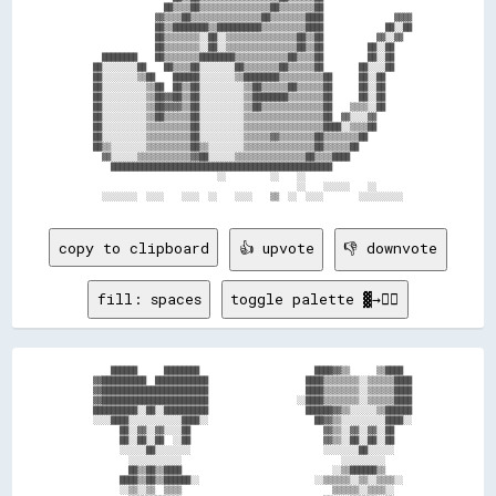
                  ██▒▒▒▒██▒▒▒▒▒▒▒▒▒▒▒▒▒▒▒▒██▒▒▒▒▒▒▒▒██                    

                ▓▓▒▒▒▒██▒▒▒▒▒▒▒▒▒▒▒▒▒▒▒▒██▒▒▒▒▒▒▒▒████                ▓▓▓▓

                ██▒▒████████▒▒██████████▒▒▒▒▒▒▒▒▒▒████              ██░░██

                ██▒▒▒▒▒▒▒▒░░██░░▒▒▒▒▒▒▒▒▒▒▒▒▒▒▒▒██▒▒██            ▓▓░░▓▓  

                ██▒▒▒▒▒▒▒▒░░██░░▒▒▒▒▒▒▒▒▒▒▒▒▒▒▒▒██▒▒██          ██░░██    

    ████████    ██▒▒▒▒▒▒▒▒████████▒▒▒▒▒▒▒▒▒▒▒▒██▒▒▒▒██          ██░░██    

  ██░░░░░░░░██    ██▒▒▒▒██░░░░░░░░██▒▒▒▒▒▒▒▒██▒▒▒▒▒▒██        ██░░░░██    

  ██░░░░░░░░▒▒██    ██████░░░░░░░░▒▒████████▒▒▒▒▒▒▒▒▒▒██      ██░░██      

  ██░░░░░░░░░░▒▒██  ██▒▒██░░░░░░░░░░▒▒██▒▒▒▒▒▒██▒▒▒▒▒▒██      ██░░██      

  ██░░░░░░░░░░▒▒██▓▓██▒▒██░░░░░░░░░░▒▒████████▒▒▒▒▒▒▒▒██      ██░░██      

  ██░░░░░░░░░░▒▒██▓▓▓▓▒▒██░░░░░░░░░░▒▒██▒▒▒▒▒▒▒▒▒▒▒▒▒▒██    ▒▒▒▒░░██      

  ██░░░░░░░░░░▒▒██▒▒▒▒▒▒██░░░░░░░░░░▒▒▒▒▒▒▒▒▒▒▒▒▒▒▒▒▒▒██  ▓▓░░░░▓▓        

  ██░░░░░░░░░░▒▒▒▒▒▒▒▒▒▒██░░░░░░░░░░▒▒▒▒▒▒▒▒▒▒▒▒▒▒▒▒▒▒████░░▒▒▒▒██        

  ██░░░░░░░░░░▒▒▒▒▒▒▒▒▒▒██░░░░░░░░░░▒▒▒▒▒▒▓▓▒▒▒▒▒▒▒▒██▒▒▒▒▒▒▒▒██          

  ██▒▒░░░░░░░░▒▒▒▒▒▒▒▒▒▒██▒▒░░░░░░░░▒▒▒▒▒▒▒▒▒▒▒▒▒▒▒▒██▒▒▒▒▒▒██            

    ▓▓░░░░░░▒▒▒▒▒▒▒▒▒▒▒▒▓▓██░░░░░░▒▒▒▒▒▒▒▒▒▒▒▒▒▒▒▒██▒▒▒▒████              

      ██████████████████████████████████████████████████                  

                              ░░          ░░    ░░                        

                                                ░░    ░░░░░░    ░░        

copy to clipboard
👍 upvote
👎 downvote
fill: spaces
toggle palette ▓→✊🏽
        ██████      ████████                          ████▓▓▒▒      ▒▒████    

    ▓▓██████████  ████████████                      ████▒▒▒▒▒▒▒▒░░▒▒▒▒▒▒████  

    ▓▓████████████████████████                      ████▒▒▒▒▒▒▒▒░░▒▒▒▒▒▒████  

    ▓▓████████████████████████                    ░░████▒▒▒▒▒▒▒▒░░▒▒▒▒▒▒████  

    ██████████░░██░░██████████                      ██████▓▓▒▒░░░░░░▒▒██████  

    ░░░░████░░░░░░░░░░░░████░░                        ██▓▓▒▒░░░░░░░░░░████░░  

          ██░░▓▓░░▓▓░░░░██                              ▓▓▒▒░░▓▓░░▓▓░░██      

          ██░░██░░██  ░░██                              ▓▓▒▒░░██░░██░░██      

          ░░░░░░██░░░░░░░░                              ░░░░░░░░██░░░░░░      

            ░░░░░░░░░░░░                                    ░░░░░░░░░░        

            ██▒▒██▒▒████                                  ░░▒▒██████▒▒        

          ████▒▒██▒▒██████░░                          ░░▒▒▒▒▒▒░░▒▒░░▒▒▒▒░░    

          ░░▒▒░░▒▒  ▒▒▒▒                                  ▒▒▒▒▒▒░░▒▒▒▒░░      
