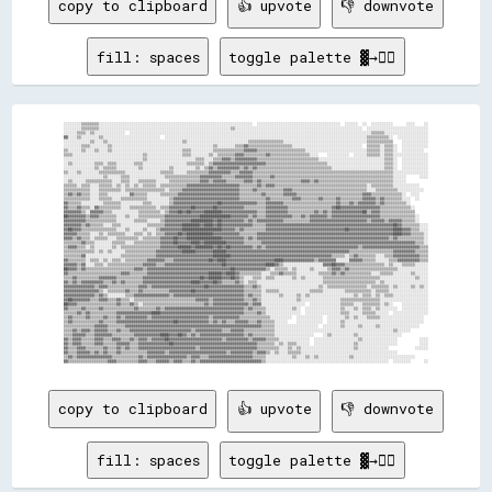
copy to clipboard
👍 upvote
👎 downvote
fill: spaces
toggle palette ▓→✊🏽
░░░░░░░░▒▒▒▒▒▒▒▒░░░░░░░░░░░░░░░░░░░░░░░░░░░░░░░░░░░░░░░░░░░░░░░░░░░░░░░░░░░░░░░░░░░░░░  ░░░░░░░░░░░░░░░░░░░░░░░░░░░░░░░░░░░░░░  ░░░░░░  ░░  ░░░░░░░░░░      ░░░░    ░░

░░░░░░░░▒▒▒▒▒▒▒▒░░░░░░░░░░░░░░░░░░░░░░░░░░░░░░░░░░░░░░░░░░░░░░░░░░░░░░░░░░░░▒▒░░░░░░░░░░░░░░░░░░░░░░░░░░░░░░░░░░░░░░░░░░░░░░░░░░░░░░░░░░  ░░░░░░░░░░░░░░░░░░░░░░░░░░░░

░░░░░░▒▒▒▒░░▒▒░░░░░░░░░░░░░░  ░░░░░░░░░░░░░░░░░░░░░░░░░░░░░░░░░░░░░░░░░░░░░░░░░░░░░░░░░░░░░░░░░░░░░░░░░░░░░░░░░░░░░░░░░░░░░░░░░░░░░░░░░░░░░░▒▒▒▒▒▒░░░░░░░░░░░░░░░░░░░░

▓▓░░░░▒▒░░░░░░░░▒▒░░░░░░░░░░░░░░░░░░░░░░░░░░  ░░░░░░░░░░░░░░░░░░░░░░░░░░░░░░░░░░░░░░░░░░░░░░░░░░░░░░░░░░░░░░░░░░░░░░░░░░░░░░░░░░░░░░░░░░░░▒▒▒▒▒▒▒▒▒▒░░  ░░░░░░░░░░░░░░

░░░░░░░░░░░░▒▒░░░░▒▒░░░░░░░░░░░░░░░░░░░░░░░░░░░░░░░░░░▒▒░░░░░░░░░░░░░░░░░░░░░░░░░░░░▒▒▒▒▒▒▒▒▒▒▒▒▒▒▒▒░░░░░░░░░░░░░░░░░░░░░░░░░░░░░░░░░░░░░░▒▒▒▒▒▒▒▒▒▒▒▒    ░░░░░░░░░░░░

░░░░░░░░▒▒▒▒░░░░░░░░▒▒░░░░░░░░░░░░░░░░░░░░░░░░░░░░░░░░░░░░░░░░░░░░░░▒▒░░░░░░░░▒▒▒▒▓▓▒▒▒▒▒▒▒▒▒▒▒▒▒▒▒▒▒▒▒▒░░░░░░░░░░░░░░░░░░░░░░░░░░░░░░░░  ▒▒▒▒▒▒░░▒▒▒▒░░  ░░░░░░░░░░░░

▒▒░░░░░░▒▒░░░░▒▒░░░░▒▒░░░░░░░░░░░░░░░░░░░░░░░░░░░░░░░░▒▒▒▒░░░░░░░░░░▒▒▒▒▒▒▒▒▒▒▒▒▒▒▓▓▓▓▓▓▒▒▒▒▒▒▒▒▒▒▒▒▒▒▒▒▒▒▒▒▒▒░░░░░░░░░░░░░░░░░░░░░░░░░░░░▒▒▒▒▒▒░░▒▒▒▒░░  ░░░░░░░░░░  

▒▒▒▒░░░░░░░░░░░░░░░░░░░░░░░░░░░░░░░░▒▒░░░░░░░░░░░░░░░░▒▒▒▒░░░░░░░░▒▒░░▒▒▒▒▒▒▒▒▓▓▓▓▒▒▒▒▒▒▒▒▒▒▓▓▒▒▒▒▒▒▒▒▒▒▒▒▒▒▒▒▒▒░░░░    ░░░░░░░░░░  ░░░░░░▒▒▒▒▒▒░░▒▒▒▒░░░░░░░░░░░░░░░░

░░░░░░░░░░░░░░░░░░░░░░░░░░░░░░░░░░░░▒▒░░░░░░░░░░░░░░░░░░░░░░▒▒▒▒░░░░▒▒▒▒▓▓▓▓▒▒▓▓▓▓▓▓▓▓▓▓▒▒▒▒▒▒▒▒▒▒▒▒▒▒▒▒▒▒▒▒▒▒▒▒▒▒▒▒░░░░░░░░░░░░░░░░░░░░░░░░░░░░░░▒▒▒▒░░  ░░░░░░░░░░░░

░░▒▒░░░░░░░░░░▒▒▒▒░░▒▒▒▒░░░░░░░░▒▒▒▒░░░░░░░░░░░░░░░░░░░░▒▒▒▒▒▒▒▒░░▒▒▓▓▓▓▓▓▓▓▓▓▓▓▓▓▓▓▓▓▓▓▓▓▓▓▒▒▒▒▒▒▒▒▒▒▒▒▒▒▒▒▒▒▒▒▒▒▒▒▒▒▒▒░░░░░░░░░░░░░░░░░░░░░░░░░░▒▒▒▒░░  ░░░░░░░░░░░░

░░░░░░░░░░░░░░▒▒░░▒▒▒▒▒▒░░░░░░░░░░▒▒░░░░░░░░░░░░▒▒░░░░░░░░░░▒▒░░▒▒▓▓▒▒▓▓▓▓▓▓▓▓▓▓▒▒▓▓▒▒▓▓▒▒▒▒▒▒▒▒▒▒▒▒▒▒▒▒▒▒▒▒▒▒▒▒▒▒▒▒▒▒▒▒▒▒░░░░░░░░░░░░░░░░░░░░░░░░▒▒▒▒░░  ░░░░░░░░░░░░

▒▒░░░░▒▒░░░░░░░░▒▒▒▒▒▒▒▒▒▒▒▒░░░░░░░░░░░░░░░░▒▒▒▒▒▒░░░░░░▒▒▒▒▒▒▒▒▒▒▓▓▓▓▓▓▓▓▓▓▒▒▒▒▓▓▓▓▓▓▒▒▒▒▒▒▒▒▒▒▒▒▒▒▒▒▒▒▒▒▒▒▒▒▒▒▒▒▒▒▒▒▒▒▒▒▒▒▒▒▒▒▒▒▒▒▒▒▒▒▒▒▒▒▒▒▒▒▒▒▒▒▒▒░░░░░░░░░░░░░░░░

░░░░░░░░░░░░░░░░░░▒▒░░░░░░▒▒▒▒░░░░░░░░░░░░░░░░▒▒▒▒▒▒▒▒▒▒▒▒▒▒▒▒▓▓▓▓▓▓▓▓▓▓▒▒▒▒▒▒▓▓▓▓▓▓▓▓▒▒▒▒▒▒▒▒▓▓▒▒▒▒▒▒▒▒▒▒▒▒▒▒▒▒▒▒▒▒▒▒▒▒▒▒▒▒▒▒▒▒▒▒▒▒▒▒▒▒▒▒▒▒▒▒▒▒▒▒▒▒▒▒░░░░░░      ░░░░

░░▒▒░░░░░░▒▒▒▒▒▒▒▒▒▒▒▒░░░░▒▒▒▒░░░░▒▒▒▒▒▒▒▒░░░░░░▒▒▒▒▒▒▒▒▒▒▒▒▒▒▓▓▓▓▒▒▓▓▓▓▓▓▒▒▒▒▒▒▒▒▓▓▓▓▒▒▓▓▒▒▒▒▒▒▒▒▒▒▒▒▒▒▒▒▒▒▓▓▓▓▒▒▓▓▒▒▒▒▒▒▒▒▒▒▒▒▒▒▒▒▒▒▒▒▒▒▒▒▒▒▒▒▒▒▒▒▒▒░░░░░░          

▒▒▒▒▒▒░░▒▒▒▒░░░░▒▒▒▒▒▒░░▒▒░░▒▒░░▒▒░░▒▒▒▒▒▒░░▒▒▒▒▒▒▒▒▒▒▒▒▓▓▓▓▓▓▓▓▓▓▓▓▓▓▓▓▓▓▓▓▓▓▓▓▒▒▒▒▒▒▒▒▓▓▒▒▓▓▓▓▒▒▒▒▒▒▒▒▒▒▒▒▒▒▒▒▒▒▒▒▒▒▒▒▒▒▒▒▒▒▒▒▒▒▒▒▒▒▒▒▒▒░░▒▒▒▒▒▒▒▒▒▒░░░░░░░░░░░░    

▒▒▒▒▒▒▒▒▒▒▒▒░░░░▒▒▒▒▒▒▒▒▒▒░░▒▒▒▒▒▒▒▒▒▒▒▒▒▒▒▒▒▒░░▒▒▒▒▒▒▓▓▓▓▓▓▓▓▓▓▓▓▓▓▓▓▓▓▓▓▓▓▓▓▓▓▒▒▒▒▒▒▓▓▒▒▒▒▒▒▒▒▒▒▒▒▓▓▓▓▒▒▒▒▒▒▒▒▒▒▒▒▒▒▒▒▒▒▒▒▒▒▒▒▒▒▒▒▒▒▒▒▒▒░░░░▒▒▒▒▒▒▒▒▒▒░░░░░░░░░░░░  

▒▒▓▓▒▒▓▓▒▒▒▒░░░░▒▒▒▒░░░░░░░░░░▓▓▒▒▒▒▒▒░░░░░░▒▒▒▒▒▒▒▒▓▓▓▓▓▓▓▓▓▓▓▓▓▓▓▓▓▓▓▓▓▓▓▓▓▓▓▓▒▒▒▒▒▒▒▒▒▒▓▓▒▒▒▒▒▒▒▒▓▓▓▓▓▓▒▒▒▒▒▒▒▒▒▒▒▒▒▒▒▒▒▒▒▒▒▒▒▒▒▒▒▒▒▒▓▓▓▓▒▒▒▒▒▒▒▒▒▒▒▒▒▒░░  ░░░░    

▒▒▒▒▒▒▒▒▒▒▒▒░░░░▒▒▒▒▒▒░░░░▒▒▒▒▒▒▒▒▒▒▒▒░░░░░░░░░░▒▒▓▓▓▓▓▓▓▓▓▓▓▓▓▓▓▓▓▓▓▓▓▓▓▓▓▓▓▓▓▓▒▒▒▒▒▒▒▒▒▒▒▒▓▓▒▒▒▒▒▒▒▒▒▒▓▓▓▓▒▒▒▒▒▒▒▒▓▓▒▒▒▒▒▒▓▓▒▒▒▒▒▒▒▒▒▒▓▓▓▓▓▓▒▒▓▓▒▒▒▒▒▒▒▒░░░░  ░░    

▓▓▒▒▒▒▒▒░░░░░░░░░░▒▒▒▒▒▒▒▒░░░░░░░░░░▒▒▒▒░░░░░░░░▒▒▓▓▓▓▓▓▓▓▓▓▓▓▓▓▓▓▓▓▓▓██▓▓▓▓▓▓▓▓▓▓▓▓▓▓▓▓▒▒▒▒▓▓▓▓▓▓▓▓▒▒▒▒▒▒▒▒▒▒▒▒▒▒▒▒▒▒▒▒▒▒▒▒▓▓▒▒▒▒▓▓▒▒▓▓▓▓▓▓▓▓▒▒▓▓▒▒▒▒▒▒▒▒▒▒░░        

▓▓▒▒▒▒▓▓▒▒▒▒░░▓▓▒▒▒▒▒▒▒▒▒▒░░░░▒▒▒▒▒▒▒▒▒▒▒▒░░▒▒▒▒▓▓▓▓▓▓▓▓▓▓██▓▓▓▓▓▓▓▓██▓▓▓▓▓▓▓▓▓▓▓▓▒▒▒▒▒▒▒▒▒▒▓▓▓▓▓▓▓▓▓▓▒▒▒▒▒▒▒▒▒▒▒▒▒▒▒▒▒▒▒▒▓▓██▓▓▓▓▓▓▓▓▓▓▓▓▓▓▓▓▓▓▒▒▒▒▒▒▒▒▒▒▒▒▒▒░░      

▓▓▓▓▓▓▓▓▒▒░░▓▓▓▓▓▓▒▒▒▒░░░░░░░░░░░░▒▒▒▒▒▒▒▒▒▒░░▒▒▓▓▓▓██▓▓██▓▓▓▓▓▓████████▓▓▓▓▓▓▓▓▓▓▓▓▓▓▓▓▒▒▒▒▓▓▓▓▓▓▓▓▓▓▒▒▒▒▒▒▒▒▒▒▒▒▓▓▒▒▓▓▒▒▓▓▓▓▓▓▓▓▓▓▓▓▓▓██▒▒▓▓▓▓▒▒▒▒▒▒▒▒▒▒▒▒▒▒▒▒      

██▓▓▓▓▓▓▓▓▒▒▓▓▓▓▒▒▒▒▒▒▒▒░░░░▒▒░░░░▒▒▒▒▒▒▒▒▒▒▒▒▓▓▓▓▓▓▓▓▓▓▓▓▓▓▓▓██████████████▓▓▓▓▓▓▓▓▒▒▓▓▒▒▒▒▓▓▓▓▓▓▓▓▓▓▓▓▒▒▒▒▓▓▒▒▓▓▓▓▓▓▓▓▒▒▓▓▓▓▓▓▓▓▓▓▓▓▓▓▓▓▓▓▓▓▓▓▒▒▒▒▒▒▒▒▒▒▒▒▒▒▒▒░░    

▓▓▓▓▓▓▓▓▓▓▒▒▒▒▒▒▒▒▒▒▒▒▒▒░░░░░░░░▒▒▒▒▒▒░░░░░░▒▒▓▓▓▓▓▓▓▓▓▓▓▓██████████▓▓██▓▓▓▓▓▓▓▓▓▓▒▒▓▓▒▒▓▓▓▓▓▓▓▓▓▓▓▓▒▒▒▒▒▒▒▒▒▒▒▒▓▓▓▓▓▓▓▓▓▓▓▓▓▓▓▓▓▓▓▓▓▓▓▓▓▓▒▒▓▓▓▓▓▓▒▒▓▓▓▓▓▓▒▒▒▒▒▒░░    

▓▓▓▓▓▓▓▓▒▒▓▓▒▒▒▒▒▒░░░░▒▒▒▒░░░░░░░░░░░░▒▒▒▒▒▒▒▒▓▓▓▓▓▓▓▓████████▓▓████▓▓██▓▓▓▓▓▓▓▓▓▓▓▓▓▓▒▒▒▒▒▒▓▓▓▓▓▓▓▓▓▓▓▓▓▓▓▓▓▓▓▓▓▓▓▓▓▓▓▓▓▓▓▓▓▓▓▓▓▓▓▓▓▓▓▓▓▓▓▓▓▓▓▓▓▓▓▓▓▓██▓▓▒▒▒▒▒▒▒▒░░░░

▓▓██▓▓▓▓▒▒▒▒▒▒▒▒▒▒▒▒▒▒▒▒░░░░▒▒░░░░░░▒▒░░░░▒▒▓▓▓▓▓▓▓▓▓▓██████████████████▓▓▓▓▓▓▒▒▓▓▒▒▒▒▒▒▒▒▒▒▓▓▓▓▓▓▓▓▓▓▓▓▓▓▓▓▓▓▓▓▓▓▓▓▓▓▓▓▓▓▓▓▓▓▓▓██▓▓▓▓▓▓▓▓▓▓▓▓▓▓▓▓▓▓▓▓████▓▓▓▓▒▒▒▒░░░░

▓▓▓▓▓▓▒▒▒▒▒▒░░░░▒▒░░▒▒▒▒▒▒▒▒░░░░▒▒▒▒░░▒▒░░▒▒▒▒▓▓▓▓▓▓██▓▓████████████▓▓▓▓▓▓▓▓▓▓▓▓▒▒▒▒▒▒▒▒▓▓▓▓▓▓▓▓▓▓▓▓▓▓▓▓▓▓▓▓▓▓▓▓▓▓▓▓▓▓▓▓▓▓▓▓▓▓▓▓▓▓▓▓▓▓▓▓▓▓▓▓▓▓▓▓▓▓▓▓▓▓████▓▓▓▓▒▒▒▒▒▒░░

▓▓▓▓▒▒▓▓▒▒▒▒░░▒▒▒▒▒▒░░░░▒▒▒▒▒▒▒▒▒▒░░▒▒▒▒▒▒▒▒▓▓▓▓▓▓██▓▓▓▓████████████████▓▓▓▓▓▓▓▓▓▓▒▒▓▓▒▒▓▓▓▓▓▓▓▓▓▓▓▓▓▓▓▓▓▓▓▓▓▓▓▓▓▓▓▓▓▓▓▓▓▓▓▓▓▓▓▓▓▓▓▓▓▓▓▓▓▓▓▓▓▓▓▓▓▓▓▓▒▒▓▓▒▒▒▒▒▒▒▒▒▒▒▒░░

▒▒▒▒▒▒▒▒▓▓▒▒▒▒░░░░░░░░▒▒▒▒▒▒░░░░▒▒▒▒▒▒▒▒▒▒▒▒▓▓▓▓▓▓██▓▓▓▓▓▓████▓▓██████████▓▓▓▓▓▓▓▓▒▒▒▒▒▒▒▒▓▓▓▓▓▓▓▓▓▓▓▓▓▓▓▓▓▓▓▓▓▓▓▓▓▓▓▓▓▓▓▓▓▓▓▓▓▓▓▓▓▓▓▓▓▓▓▓▓▓▓▓▓▓▓▓▓▓▓▓▓▓▓▓▓▓▓▓▓▓▒▒▒▒░░

▒▒▓▓▓▓▒▒▒▒░░▒▒░░░░░░░░▒▒░░▒▒▒▒▒▒▒▒▒▒▒▒▒▒▒▒▒▒▓▓▓▓▓▓▓▓██████▓▓████████▓▓██▓▓██▓▓▓▓▓▓▓▓▓▓▒▒▓▓▒▒▓▓▓▓▓▓▓▓▓▓▓▓▓▓▓▓▓▓▓▓▓▓▓▓▓▓▓▓▓▓▓▓▓▓▓▓▓▓▓▓▓▓▒▒▓▓▓▓▓▓▓▓▓▓▓▓▓▓▓▓▓▓▓▓▓▓▓▓▓▓▒▒▒▒

▒▒▒▒▒▒▒▒▒▒▒▒▒▒░░▒▒░░▒▒░░░░░░▒▒▒▒▒▒▒▒▒▒▒▒▒▒▓▓▓▓▓▓▓▓▓▓▓▓██████▓▓▓▓▓▓▓▓██████▓▓▓▓▓▓▓▓▓▓▓▓▓▓▓▓▓▓▓▓▓▓▓▓▓▓▓▓▓▓▓▓▓▓▓▓▓▓▓▓▓▓▓▓▓▓▓▓▓▓▓▓▓▓▓▓▒▒▒▒▒▒▒▒▒▒▒▒▒▒▒▒▒▒▒▒▓▓▓▓▓▓▓▓▓▓▒▒▒▒▒▒

▒▒▒▒▒▒▒▒▓▓░░░░░░░░░░░░░░░░▒▒▒▒▒▒▒▒▒▒▒▒▒▒▒▒▓▓▓▓▓▓▓▓▓▓▓▓▓▓▓▓▓▓▓▓▓▓▓▓▓▓████████▓▓▓▓▓▓▓▓▓▓▓▓▓▓▓▓▓▓▓▓▓▓▓▓▓▓▓▓▓▓▓▓▓▓▓▓▓▓▓▓▓▓▓▓▓▓▒▒▒▒▒▒░░▒▒▓▓▒▒▒▒▒▒▒▒░░░░▒▒▒▒▓▓▓▓▓▓▓▓▓▓▓▓▒▒▒▒

▓▓▒▒▒▒▒▒▒▒░░▒▒▒▒░░▒▒░░▒▒▒▒░░▒▒▒▒▒▒▒▒▒▒▓▓▓▓▓▓▓▓▒▒▒▒▓▓▓▓▓▓▓▓▓▓▓▓▓▓▓▓██▓▓████▓▓▓▓▓▓▓▓▓▓▓▓▓▓▓▓▓▓▓▓▓▓████▓▓▓▓▓▓▓▓▓▓▓▓▓▓▒▒▓▓▓▓▓▓▓▓░░░░░░▓▓▓▓▓▓▒▒▒▒▒▒░░░░░░▒▒▒▒▓▓▓▓▓▓▓▓▓▓▒▒▒▒

▓▓▓▓▓▓▒▒▓▓░░░░▒▒▒▒░░▒▒▒▒▒▒▒▒▒▒▒▒▒▒▒▒▓▓▓▓▓▓▒▒▒▒▓▓▓▓▓▓▓▓▓▓▓▓▓▓▓▓▓▓▓▓▓▓▓▓▓▓██▓▓▓▓▓▓▓▓▓▓▓▓▓▓▓▓▓▓████▓▓▒▒░░░░░░░░░░░░░░░░░░▓▓▓▓██▓▓▓▓▒▒▒▒▒▒▒▒▒▒▒▒▒▒▒▒▒▒░░▒▒░░░░▒▒▒▒▒▒░░░░░░

██▓▓▓▓▒▒▓▓▒▒▒▒▒▒▒▒▒▒▒▒▒▒▒▒▒▒▒▒▒▒▓▓▓▓▒▒▓▓▓▓▓▓▓▓▓▓▓▓▓▓▓▓▓▓▓▓▓▓▓▓▓▓▓▓▓▓▓▓▓▓▓▓▓▓██▓▓▓▓▓▓▓▓▓▓▓▓▓▓▒▒░░▒▒▒▒▒▒░░▒▒░░░░░░▒▒░░░░░░▒▒▓▓▓▓▒▒▓▓▒▒▒▒▒▒▒▒▒▒▒▒▒▒▒▒▒▒▒▒▒▒░░░░░░░░░░░░░░

▓▓▒▒▒▒▒▒▒▒▒▒▒▒▒▒▒▒▒▒▒▒▒▒▒▒▓▓▓▓▒▒▒▒▒▒▒▒▓▓▓▓▓▓▓▓▓▓▓▓▓▓▓▓▓▓▓▓▓▓▓▓▓▓▓▓██████▓▓████▓▓▒▒▒▒▒▒▒▒▒▒░░░░▒▒▒▒▓▓▒▒▒▒▒▒░░░░░░░░░░▒▒▒▒▒▒▓▓▒▒▓▓▒▒▒▒▒▒▒▒▒▒▒▒░░░░▒▒▒▒▒▒░░░░░░░░▒▒░░░░░░

▒▒▒▒▓▓▒▒▒▒▒▒▒▒▒▒▓▓▓▓▓▓▓▓▒▒▒▒▒▒▒▒▒▒▒▒▓▓▓▓▓▓▓▓▓▓▓▓▓▓▓▓▓▓▓▓▓▓▓▓▓▓██▓▓██████▓▓▓▓██▓▓▒▒░░░░▒▒▒▒░░▒▒▒▒░░░░░░░░▒▒░░▒▒░░░░░░░░▒▒▒▒▒▒▒▒▒▒▒▒▒▒▒▒▒▒▒▒▒▒▒▒▒▒░░░░░░░░░░░░░░░░▒▒░░░░

▓▓▒▒▓▓▒▒▓▓▓▓▓▓▓▓▓▓▒▒▒▒▓▓▒▒▓▓▒▒▒▒▒▒▒▒▓▓▓▓▓▓▓▓▓▓▓▓▓▓▓▓▓▓▓▓▓▓████▓▓▓▓▓▓██▓▓▒▒▒▒▒▒▓▓▒▒░░▒▒▒▒░░░░░░░░░░░░░░░░░░░░░░░░░░░░░░▒▒▒▒▒▒▒▒▒▒▒▒▒▒▒▒▒▒▒▒▒▒▒▒░░▒▒░░░░░░░░░░░░░░░░░░░░

▓▓▓▓▓▓▓▓▓▓▓▓▓▓▒▒▓▓▓▓▒▒▒▒▒▒▒▒▒▒▒▒▒▒▓▓▓▓▒▒▓▓▓▓▓▓▓▓▓▓▓▓▓▓▓▓▓▓▓▓▓▓▓▓██▓▓▓▓▓▓▓▓▓▓▓▓▓▓▓▓▒▒▒▒▓▓▒▒░░░░░░░░░░░░░░░░░░░░░░░░░░▒▒░░▒▒▒▒▒▒▒▒▒▒▒▒▒▒▒▒▒▒░░▒▒▒▒▒▒▒▒░░▒▒░░░░░░▒▒░░▒▒░░

▓▓▓▓▓▓▓▓▓▓▓▓▓▓▓▓▒▒░░▒▒▒▒▒▒▒▒▓▓▒▒▒▒▓▓▒▒▒▒▒▒▒▒▒▒▒▒▓▓▓▓▓▓▓▓▓▓██▓▓▓▓▓▓▓▓▓▓▓▓▓▓▓▓▓▓▓▓▓▓▒▒▒▒▒▒▒▒░░▒▒▒▒▒▒░░░░░░░░░░░░░░▒▒▒▒▒▒░░░░░░░░░░▒▒▒▒▒▒▒▒▒▒▒▒░░▒▒▒▒▒▒░░░░░░░░░░░░░░░░░░

▓▓▓▓▓▓▓▓▓▓▓▓▓▓▒▒▓▓▒▒░░░░░░░░▒▒▒▒▓▓▓▓▓▓▓▓▓▓▓▓▓▓▓▓▒▒▓▓▓▓▓▓▓▓▓▓▓▓▓▓▓▓▓▓▓▓▓▓▓▓▓▓▓▓▓▓▓▓▒▒▓▓▒▒▒▒░░░░░░░░▒▒░░░░░░▒▒░░▒▒░░░░░░░░░░░░░░░░░░░░▒▒░░▒▒▒▒░░▒▒░░▒▒▒▒░░░░░░░░░░░░░░░░

▓▓██▓▓▓▓▓▓▓▓▒▒▒▒▓▓▓▓▒▒▒▒▓▓▒▒▒▒░░▒▒▒▒▒▒▒▒▒▒▒▒▒▒▒▒▒▒▒▒▒▒▒▒▒▒▒▒▓▓▓▓▓▓▒▒▓▓▓▓▓▓▓▓▓▓▓▓▓▓▒▒▒▒▓▓▒▒░░░░░░░░░░░░░░░░▒▒░░░░░░░░░░░░░░░░░░▒▒▒▒▒▒▒▒▒▒▒▒▒▒▒▒▒▒░░░░░░░░░░░░░░░░░░░░░░

██▓▓▓▓▒▒▒▒▒▒▒▒▒▒▒▒▒▒▒▒▒▒▓▓▒▒▒▒▓▓▒▒░░▒▒▒▒▒▒▒▒▒▒▒▒▒▒▒▒▒▒▒▒▒▒▒▒▒▒▒▒▓▓▒▒▓▓▓▓▓▓▓▓▓▓▓▓▓▓▓▓▒▒▓▓▓▓░░░░░░░░░░░░░░░░░░░░  ░░░░░░░░░░░░░░▒▒▒▒▒▒░░░░▒▒▒▒▒▒▒▒░░▒▒░░    ░░░░░░░░░░░░

▓▓▒▒▒▒▒▒▓▓▒▒▒▒▒▒▓▓▒▒▒▒▒▒▒▒▒▒▒▒▒▒▓▓▒▒▒▒▒▒▒▒▓▓▒▒▓▓▓▓▓▓▓▓▓▓▓▓▓▓▓▓▓▓▓▓▓▓▓▓▓▓▓▓▓▓▓▓▓▓▓▓▒▒▓▓▒▒▒▒▒▒░░░░░░░░░░░░▒▒░░  ░░░░░░░░░░░░░░░░▒▒░░░░▒▒░░▒▒▒▒░░▒▒░░░░░░░░  ░░░░░░░░░░░░

▒▒▒▒▒▒▓▓▒▒▓▓▒▒▒▒▒▒▒▒▒▒▒▒▓▓▓▓▓▓▓▓▓▓▓▓▓▓▓▓████▓▓▓▓▓▓▓▓▓▓▓▓▓▓▓▓▓▓▓▓▓▓▓▓▓▓▓▓▓▓▓▓▓▓▓▓▓▓▒▒▒▒▒▒▓▓▒▒░░░░░░░░░░░░░░░░  ░░░░░░░░░░░░░░░░▒▒▒▒░░░░░░▒▒▒▒▒▒░░░░░░  ░░░░░░░░░░░░░░░░

▒▒▓▓▒▒▒▒▒▒▓▓▒▒▒▒▒▒▓▓▒▒▒▒▓▓▒▒▓▓▓▓▓▓▓▓▓▓▒▒▓▓▓▓▓▓▓▓▓▓▓▓▓▓▓▓▓▓▓▓▓▓▓▓▓▓▒▒▓▓▓▓▓▓▓▓▓▓▓▓▒▒▒▒▒▒▒▒▒▒▒▒▒▒░░░░░░░░░░  ░░░░░░░░░░░░  ░░░░░░░░▒▒░░▒▒░░░░▒▒▒▒▒▒░░░░░░░░░░░░░░░░░░░░  

▒▒▓▓▒▒▒▒▒▒▒▒▒▒▒▒▓▓▒▒▒▒▒▒▓▓▓▓▓▓▓▓▓▓▓▓▓▓▓▓▓▓▓▓▓▓▓▓▓▓██▓▓▓▓▓▓▓▓▓▓▓▓▓▓▒▒▓▓▒▒▓▓▒▒▒▒▓▓▓▓▓▓▒▒▒▒▓▓▒▒▒▒▒▒░░░░░░    ░░░░░░░░░░░░  ░░░░░░▒▒░░░░░░░░░░░░░░░░░░░░░░░░░░░░░░░░░░░░  

▒▒▒▒▒▒▒▒▒▒▒▒▒▒▓▓▓▓▓▓▒▒▒▒▒▒▒▒▓▓▓▓▓▓▓▓▓▓▓▓▓▓▓▓▓▓▓▓▓▓▓▓▓▓▓▓▓▓▓▓▓▓▓▓▓▓▓▓▓▓▓▓▓▓▓▓▓▓▓▓▓▓▓▓▓▓▓▓▓▓▒▒▒▒▒▒░░░░░░░░░░░░░░░░░░░░  ░░░░░░░░▒▒░░░░░░▒▒░░░░░░▒▒░░░░░░░░░░░░░░░░░░    

▒▒▒▒▓▓▒▒▓▓▓▓▒▒▓▓▓▓▓▓▒▒▒▒▓▓▒▒▒▒▓▓▓▓▓▓▓▓▓▓▓▓▓▓▓▓▓▓▓▓▓▓▓▓▓▓▓▓▒▒▓▓▓▓▓▓▓▓▓▓▓▓▒▒▒▒▓▓▓▓▓▓▒▒▒▒▒▒▒▒▒▒▒▒▒▒░░░░░░░░░░░░░░░░░░░░░░░░░░░░░░░░░░░░░░░░░░░░░░░░░░░░░░▒▒░░░░░░        

▒▒▒▒▓▓▓▓▓▓▒▒▒▒▓▓▓▓▓▓▓▓▒▒▒▒▒▒▒▒▒▒▓▓▓▓▓▓▓▓▓▓▓▓████▓▓▓▓██▓▓▒▒▓▓▒▒▓▓▓▓▓▓▓▓▓▓▓▓▓▓▓▓▓▓▓▓▒▒▓▓▒▒▒▒▒▒▒▒▒▒░░░░░░░░░░░░░░░░░░    ░░▒▒░░░░░░░░░░▒▒░░░░░░░░░░░░░░░░░░░░            

▓▓▒▒▓▓▓▓▒▒▒▒▒▒▓▓▓▓▒▒▒▒▓▓▓▓▒▒▒▒▓▓▒▒▓▓▓▓▒▒▓▓▓▓▓▓██▓▓▓▓▓▓▓▓▓▓▓▓▓▓▓▓▓▓▓▓▓▓▓▓▒▒▓▓▓▓▓▓▓▓▓▓▒▒▓▓▓▓▓▓▒▒▒▒▒▒░░░░░░░░░░░░░░  ░░░░░░░░░░░░░░░░░░░░▒▒░░░░░░░░░░░░░░░░          ░░░░

▓▓▒▒▓▓▓▓▒▒▒▒▒▒▓▓▓▓▒▒▒▒▒▒▓▓▓▓▓▓▒▒▒▒▓▓▓▓▓▓▓▓▓▓▓▓▓▓██▓▓▓▓▓▓▓▓▓▓▓▓▓▓▓▓▓▓▓▓▓▓▓▓▓▓▓▓▓▓▓▓▓▓▓▓▓▓▒▒▒▒▒▒▒▒░░▒▒░░▒▒▒▒░░░░░░  ░░░░░░░░░░░░░░░░░░▒▒░░░░░░░░░░░░░░░░░░          ░░░░

▓▓▒▒▒▒▓▓▓▓▒▒▒▒▒▒▒▒▓▓▒▒▒▒▓▓▒▒▓▓▒▒▒▒▓▓▓▓▓▓▓▓▓▓▓▓▓▓▓▓▓▓▓▓▓▓▓▓▓▓▒▒▓▓▓▓▓▓▓▓▓▓▓▓▓▓▓▓▓▓▓▓▓▓▓▓▓▓▒▒▒▒▒▒▒▒▒▒░░░░▒▒░░▒▒░░░░░░░░░░░░░░░░░░░░░░░░▒▒░░░░░░░░░░░░░░            ░░░░░░

▓▓▒▒▒▒▓▓▓▓▓▓▒▒▓▓▒▒▓▓▒▒▒▒▓▓▒▒▒▒▒▒▒▒▒▒▒▒▓▓▓▓▓▓▓▓▒▒▓▓▓▓▓▓▓▓▓▓▓▓▓▓▓▓▓▓▓▓▓▓▓▓▓▓▒▒▓▓▓▓▓▓▓▓▓▓▒▒▓▓▓▓▒▒░░▒▒░░░░▒▒▒▒▒▒░░░░░░░░░░░░░░░░░░░░░░░░░░░░░░░░░░░░░░░░░░░░              

▒▒▓▓▒▒▓▓▓▓▓▓▓▓▓▓▓▓▓▓▓▓▒▒▒▒▒▒▒▒▒▒▒▒▓▓▒▒▓▓▓▓▓▓▓▓▓▓▓▓▓▓▓▓▓▓▒▒▓▓▓▓▒▒▒▒▓▓▓▓▓▓▓▓▓▓▓▓▓▓▓▓▓▓▓▓▒▒▒▒▒▒░░░░░░░░░░░░▒▒░░░░▒▒░░▒▒░░░░░░░░░░░░░░▒▒░░░░░░░░░░░░░░░░░░░░░░░░░░░░      

copy to clipboard
👍 upvote
👎 downvote
fill: spaces
toggle palette ▓→✊🏽