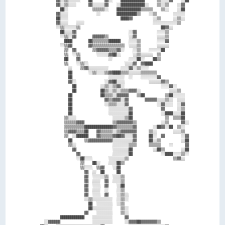
          ▓▓░░▒▒░░░░░░    ██      ▓▓░░    ████████████      ▒▒░░░░▓▓    ░░██

          ▓▓░░▒▒░░░░      ▓▓░░░░░░▓▓    ░░████████████░░    ▒▒░░▒▒    ░░▓▓  

            ██░░            ▒▒▒▒▒▒░░    ████████████▒▒▒▒▒▒    ▒▒░░    ░░██  

          ▓▓░░░░              ░░        ██████████▒▒    ░░▒▒        ░░░░░░  

          ██░░░░                          ████▓▓          ░░▒▒      ░░▒▒░░  

          ▓▓░░░░    ░░░░                                  ░░░░░░░░░░░░▒▒    

          ░░▒▒░░░░░░▒▒                                        ██▓▓░░        

            ██░░░░▓▓                          ░░▓▓          ░░░░▒▒          

            ░░▒▒░░▓▓        ▓▓▓▓▓▓▒▒          ░░▓▓          ░░░░▒▒          

              ████        ██▒▒▒▒▒▒▒▒██████    ░░░░▒▒        ░░░░▓▓          

            ░░▒▒▓▓        ▓▓▒▒▒▒▒▒▒▒▒▒▒▒▒▒▒▒  ░░░░▒▒        ░░░░░░          

              ▒▒  ▓▓        ▒▒▓▓▓▓▓▓▒▒▒▒▓▓░░    ░░▒▒    ░░░░░░██            

              ▒▒  ░░▒▒        ░░░░░░▓▓██░░      ░░▒▒░░░░░░  ▒▒              

              ██    ▓▓              ░░        ░░░░██░░    ██▒▒              

              ▒▒    ░░▒▒░░                  ░░░░▓▓  ▓▓████                  

                ░░    ▒▒▓▓░░░░░░░░░░      ░░░░▓▓░░▒▒░░░░                    

                ██        ░░▒▒░░░░▒▒▓▓████▒▒▒▒░░░░░░▒▒▒▒▒▒▒▒                

                ██                  ░░░░░░░░  ░░    ░░░░░░░░▓▓              

                ▓▓░░              ░░▓▓██░░░░            ░░░░░░▓▓▒▒          

                  ██            ░░▒▒░░▒▒▓▓░░                  ░░░░▓▓░░      

                  ██            ██▒▒░░▒▒░░▒▒▒▒▓▓▓▓░░              ░░░░▒▒    

                ██              ██▒▒▒▒░░▓▓▓▓▓▓    ▒▒██          ▒▒██░░░░░░  

                ██                ▓▓▒▒▓▓▓▓░░▓▓        ▓▓▓▓▓▓░░░░▒▒░░  ░░░░  

                ██                ░░▒▒▒▒░░░░▓▓              ░░▓▓░░░░  ░░▓▓  

                ██                  ░░░░░░░░░░▓▓              ▓▓      ░░▒▒  

                ██                  ░░░░░░░░░░██              ░░████░░░░██  

              ▒▒░░░░                  ░░░░░░▒▒██                ▒▒  ▒▒▒▒██  

              ▒▒▒▒▒▒▓▓▓▓              ▒▒▓▓▓▓▓▓▓▓▒▒            ░░▒▒      ▓▓░░

              ▒▒▒▒▒▒▒▒▒▒██████████████▓▓▒▒▒▒▒▒▒▒▓▓        ░░██▓▓░░██  ▒▒░░  

              ▒▒▓▓▓▓▒▒▒▒██    ▓▓▒▒▒▒▒▒░░▒▒▓▓▓▓▓▓▓▓      ▒▒░░        ░░░░▒▒  

              ▒▒  ░░██████    ▓▓▒▒▒▒▒▒▓▓██▓▓░░░░▓▓      ██░░  ▓▓        ░░▓▓

                ██      ▒▒▓▓▓▓▓▓▓▓▓▓▓▓░░░░░░░░░░▓▓      ██░░▒▒          ░░██

                ▒▒░░                  ░░░░░░░░▒▒▒▒      ▒▒▒▒▒▒    ░░      ▓▓

                  ▓▓                  ░░░░░░░░██          ░░██▒▒        ░░██

                    ▓▓                ░░░░░░░░██              ░░████░░░░▒▒░░

                    ░░██░░░░        ░░░░░░░░▒▒                      ▒▒▓▓░░  

                      ▒▒    ██░░    ░░░░██▒▒                                

                      ▒▒░░░░  ▒▒▓▓    ░░██                                  

                        ▓▓  ░░  ██      ██                                  

                        ▓▓  ░░░░░░▒▒  ░░░░▒▒                                

                        ▓▓  ░░░░  ▓▓  ░░░░▒▒                                

                        ▓▓  ░░░░  ▓▓    ░░██                                

                        ▓▓  ░░░░  ░░    ░░▒▒                                

                        ▓▓  ░░░░  ▓▓    ░░▒▒░░                              

                        ░░▒▒░░░░░░░░░░  ░░▒▒░░                              

                          ██  ░░░░░░░░  ░░▒▒                                

                          ██░░░░░░░░░░    ▒▒░░                              

                        ▓▓    ░░░░░░░░    ▒▒░░                              

            ████████████    ░░░░░░░░░░      ▓▓                              

    ░░▓▓▓▓▓▓                ░░░░░░░░░░      ░░▓▓▓▓██▓▓▓▓▓▓▓▓▒▒              
