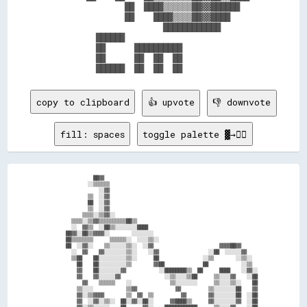
                ██  ████▒▒▒▒▒▒██▓▓██████    

                ██    ████▒▒▒▒██▓▓████      

                        ████████████        

          ██████                            

          ██      ██████████                

          ██      ██  ██  ██                

copy to clipboard
👍 upvote
👎 downvote
fill: spaces
toggle palette ▓→✊🏽
                ██▓▓                                                        

              ░░▒▒▒▒▒▒                                                      

                  ░░▓▓                                                      

              ▒▒  ░░▓▓                                                      

              ██  ░░▓▓                                                      

              ▒▒  ░░▓▓                                                      

            ▒▒▒▒░░▒▒▓▓░░                                                    

        ▒▒▒▒░░▒▒▓▓▒▒▒▒▒▒▒▒▒▒██▒▒                                            

        ░░  ▓▓▒▒  ░░██▒▒░░░░░░░░████                                        

      ██▓▓░░██▒▒▓▓▓▓░░        ░░░░░░░░                                      

      ██▒▒▒▒▒▒▒▒      ▒▒▒▒▒▒░░  ░░░░▒▒░░                                    

      ██  ░░▓▓░░    ▒▒░░░░░░▒▒░░  ░░▓▓                        ▓▓▓▓██▓▓      

        ░░  ▓▓    ▓▓░░░░░░░░▒▒░░    ░░▓▓                  ░░██  ░░░░░░▓▓    

        ▒▒██    ██░░░░░░░░░░▒▒░░      ██                ░░▒▒        ░░▒▒░░  

          ██    ██░░░░░░░░░░▒▒        ▓▓██              ██            ░░▒▒  

          ▓▓    ██░░░░░░░░▓▓            ░░████████▒▒  ██      ████    ░░▓▓░░

          ▓▓    ▓▓░░░░░░▓▓                ░░▒▒░░░░▒▒██      ▒▒░░░░▓▓    ░░██

            ▓▓    ▒▒▒▒▒▒    ░░              ▒▒░░░░░░░░      ▒▒░░░░▒▒░░    ██

          ▒▒░░░░            ▒▒▓▓              ▓▓          ▒▒░░░░░░░░██    ▓▓

          ▓▓░░▒▒▓▓▓▓        ▒▒  ▓▓  ▒▒          ▓▓        ▓▓░░░░░░░░██  ░░██

          ▓▓  ░░▓▓░░▒▒░░  ██░░▓▓░░██░░      ▓▓████▒▒      ▓▓░░░░░░░░▓▓  ░░██
