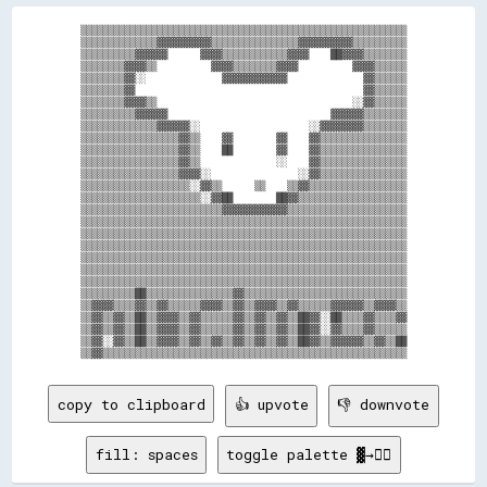
▒▒▒▒▒▒▒▒▒▒▒▒▒▒▒▒▒▒▒▒▒▒▒▒▒▒▒▒▒▒▒▒▒▒▒▒▒▒▒▒▒▒▒▒▒▒▒▒▒▒▒▒▒▒▒▒▒▒▒▒

▒▒▒▒▒▒▒▒▒▒▒▒▒▒▓▓▓▓▓▓▓▓▓▓▒▒▒▒▒▒▒▒▒▒▒▒▒▒▒▒▓▓▓▓▓▓▓▓▓▓▒▒▒▒▒▒▒▒▒▒

▒▒▒▒▒▒▒▒▒▒▓▓▓▓▓▓      ▓▓▓▓▒▒▒▒▒▒▒▒▒▒▒▒▓▓▓▓    ██▓▓▓▓▒▒▒▒▒▒▒▒

▒▒▒▒▒▒▒▒▓▓▓▓▒▒          ▓▓▓▓▒▒▒▒▒▒▒▒▓▓▓▓          ▓▓▓▓▒▒▒▒▒▒

▒▒▒▒▒▒▒▒▓▓░░              ▓▓▓▓▓▓▓▓▓▓▓▓              ▓▓▒▒▒▒▒▒

▒▒▒▒▒▒▒▒▓▓                                          ▓▓▒▒▒▒▒▒

▒▒▒▒▒▒▒▒▓▓▓▓▒▒                                    ░░▓▓▒▒▒▒▒▒

▒▒▒▒▒▒▒▒▒▒▓▓▓▓▓▓                              ▓▓▓▓▓▓▒▒▒▒▒▒▒▒

▒▒▒▒▒▒▒▒▒▒▒▒▒▒▓▓▓▓▓▓░░                    ░░▓▓▓▓▓▓▓▓▒▒▒▒▒▒▒▒

▒▒▒▒▒▒▒▒▒▒▒▒▒▒▒▒▒▒▓▓▒▒    ▓▓        ▓▓    ▓▓▒▒▒▒▒▒▒▒▒▒▒▒▒▒▒▒

▒▒▒▒▒▒▒▒▒▒▒▒▒▒▒▒▒▒▓▓▒▒    ██        ▓▓    ▓▓▒▒▒▒▒▒▒▒▒▒▒▒▒▒▒▒

▒▒▒▒▒▒▒▒▒▒▒▒▒▒▒▒▒▒▓▓▒▒              ░░    ▓▓▒▒▒▒▒▒▒▒▒▒▒▒▒▒▒▒

▒▒▒▒▒▒▒▒▒▒▒▒▒▒▒▒▒▒▓▓▓▓░░                ░░▓▓▒▒▒▒▒▒▒▒▒▒▒▒▒▒▒▒

▒▒▒▒▒▒▒▒▒▒▒▒▒▒▒▒▒▒▒▒░░▓▓▒▒      ▒▒    ▒▒▓▓▒▒▒▒▒▒▒▒▒▒▒▒▒▒▒▒▒▒

▒▒▒▒▒▒▒▒▒▒▒▒▒▒▒▒▒▒▒▒▒▒░░▓▓██        ██▓▓▒▒▒▒▒▒▒▒▒▒▒▒▒▒▒▒▒▒▒▒

▒▒▒▒▒▒▒▒▒▒▒▒▒▒▒▒▒▒▒▒▒▒▒▒▒▒▓▓▓▓▓▓▓▓▓▓▓▓▒▒▒▒▒▒▒▒▒▒▒▒▒▒▒▒▒▒▒▒▒▒

▒▒▒▒▒▒▒▒▒▒▒▒▒▒▒▒▒▒▒▒▒▒▒▒▒▒▒▒▒▒▒▒▒▒▒▒▒▒▒▒▒▒▒▒▒▒▒▒▒▒▒▒▒▒▒▒▒▒▒▒

▒▒▒▒▒▒▒▒▒▒▒▒▒▒▒▒▒▒▒▒▒▒▒▒▒▒▒▒▒▒▒▒▒▒▒▒▒▒▒▒▒▒▒▒▒▒▒▒▒▒▒▒▒▒▒▒▒▒▒▒

▒▒▒▒▒▒▒▒▒▒▒▒▒▒▒▒▒▒▒▒▒▒▒▒▒▒▒▒▒▒▒▒▒▒▒▒▒▒▒▒▒▒▒▒▒▒▒▒▒▒▒▒▒▒▒▒▒▒▒▒

▒▒▒▒▒▒▒▒▒▒▒▒▒▒▒▒▒▒▒▒▒▒▒▒▒▒▒▒▒▒▒▒▒▒▒▒▒▒▒▒▒▒▒▒▒▒▒▒▒▒▒▒▒▒▒▒▒▒▒▒

▒▒▒▒▒▒▒▒▒▒▒▒▒▒▒▒▒▒▒▒▒▒▒▒▒▒▒▒▒▒▒▒▒▒▒▒▒▒▒▒▒▒▒▒▒▒▒▒▒▒▒▒▒▒▒▒▒▒▒▒

▒▒▒▒▒▒▒▒▒▒▒▒▒▒▒▒▒▒▒▒▒▒▒▒▒▒▒▒▒▒▒▒▒▒▒▒▒▒▒▒▒▒▒▒▒▒▒▒▒▒▒▒▒▒▒▒▒▒▒▒

▒▒▒▒▒▒▒▒▒▒██▒▒▒▒▒▒▒▒▒▒▒▒▒▒▒▒▓▓▒▒▒▒▒▒▒▒▒▒▒▒▒▒▒▒▒▒▒▒▒▒▒▒▒▒▒▒▒▒

▒▒▓▓▓▓▒▒▒▒▓▓▒▒▓▓▒▒▒▒▒▒▓▓▓▓▒▒▓▓▒▒▓▓▓▓▒▒▓▓▒▒▒▒▒▒▓▓▓▓▓▓▒▒▓▓▓▓▒▒

▒▒▓▓▒▒▓▓▒▒██▒▒▓▓▓▓▒▒▓▓▒▒▒▒▒▒▓▓▒▒▓▓▒▒▓▓▒▒██▓▓░░██▒▒▒▒▓▓▒▒▒▒▓▓

▒▒▓▓▒▒▓▓▒▒██▒▒▓▓▓▓▒▒▓▓▒▒▒▒▒▒▓▓▒▒▓▓▒▒▓▓▒▒██▓▓░░▓▓▒▒▒▒▓▓▒▒▒▒▒▒

▒▒▓▓░░▓▓▒▒██▒▒▓▓▓▓▒▒▓▓▒▒▓▓▒▒▓▓▒▒▓▓▒▒▓▓▒▒██▓▓▒▒▓▓▓▓▓▓▒▒▓▓▒▒██

copy to clipboard
👍 upvote
👎 downvote
fill: spaces
toggle palette ▓→✊🏽