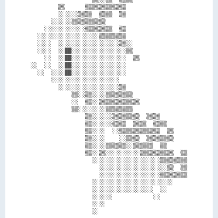
        ▒▒      ▒▒▒▒▒▒▒▒▒▒▒▒                  

        ░░░░░░▒▒▒▒  ▒▒▒▒  ▒▒                  

      ░░░░░░▒▒▒▒▒▒▒▒▒▒                        

    ░░░░░░░░░░░░▒▒▒▒▒▒▒▒  ▒▒                  

  ░░░░░░░░░░░░░░░░░░▒▒▒▒▒▒▒▒                  

  ░░░░  ░░░░░░░░░░░░░░░░░░▒▒░░                

  ░░░░  ░░██░░░░░░░░░░░░░░░░▒▒                

    ░░  ░░██░░░░░░░░░░░░░░░░  ▒▒              

░░  ░░  ░░██░░░░░░░░░░░░░░░░                  

  ░░  ░░░░██░░░░░░░░░░░░░░░░                  

      ░░░░░░░░░░░░░░░░░░░░                    

        ░░░░░░░░░░░░░░░░░░▒▒                  

            ▒▒░░▒▒░░░░▒▒▒▒▒▒▒▒                

            ░░  ▒▒░░▒▒▒▒▒▒▒▒▒▒▒▒              

            ▒▒░░░░░░░░▒▒▒▒▒▒▒▒                

                ▒▒░░░░░░▒▒▒▒▒▒▒▒  ▒▒▒▒        

                ▒▒░░░░░░▒▒▒▒  ▒▒▒▒  ▒▒▒▒      

                ▒▒░░░░  ░░▒▒▒▒▒▒▒▒▒▒▒▒  ▒▒    

                ▒▒░░░░    ░░▒▒▒▒  ▒▒▒▒▒▒▒▒    

                ▒▒░░░░▒▒▒▒▒▒░░▒▒▒▒▒▒  ▒▒      

                ▒▒░░▒▒░░░░░░░░░░▒▒▒▒▒▒▒▒▒▒  ▒▒

                  ░░░░░░░░░░░░░░░░░░░░▒▒▒▒▒▒▒▒

                    ░░░░░░░░░░░░░░░░░░░░▒▒  ▒▒

                    ░░░░░░░░░░░░░░░░░░▒▒▒▒▒▒▒▒

                  ░░░░░░░░░░░░░░░░░░░░░░░░    

                  ░░░░░░░░░░░░░░░░░░  ░░      

                  ░░░░░░            ░░        

                  ░░░░                        
