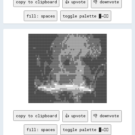
copy to clipboard
👍 upvote
👎 downvote
fill: spaces
toggle palette ▓→✊🏽
████████████████████████████████████████████████▓▓▓▓▓▓▓▓▓▓▓▓▓▓▓▓▓▓▒▒▓▓▓▓▒▒▓▓▓▓▓▓▒▒▓▓▓▓▓▓▓▓▓▓▓▓▓▓▓▓████▓▓▓▓████████████████████████

██████████████████████████████████████████████████▓▓▓▓▓▓▓▓▓▓▓▓▓▓▒▒▓▓▒▒▒▒▒▒▒▒▓▓▓▓▒▒▓▓▒▒▓▓▓▓▒▒▓▓▓▓██▓▓▓▓▓▓▓▓▓▓██████████████████████

██████████████████████████████████████████████▓▓▓▓▓▓▓▓▓▓▓▓▓▓▒▒▒▒▓▓▓▓▒▒▒▒▒▒▒▒▒▒▒▒▒▒▒▒▒▒▒▒▒▒▓▓▒▒▒▒▓▓▓▓▒▒▓▓▓▓▓▓██████████████████████

████████████████████████████████████████████▓▓▓▓▓▓▓▓▓▓▓▓▓▓▓▓▒▒▒▒▓▓▒▒▒▒▒▒▒▒▒▒▒▒▒▒▒▒▒▒▒▒▒▒▒▒▒▒▒▒▒▒▒▒▓▓▓▓▓▓▓▓▓▓▓▓▓▓▓▓▓▓▓▓████████████

██████████████████████████████████████████▓▓▓▓▓▓▓▓▓▓▓▓▓▓▓▓▒▒▒▒▓▓▒▒▒▒▒▒▒▒▒▒▒▒▒▒▒▒▒▒▒▒▒▒▒▒▒▒▒▒▒▒▒▒▓▓▒▒▓▓▓▓▓▓▓▓▓▓▓▓▓▓▓▓▓▓▓▓██████████

████████████████████████████████████████▓▓▓▓▓▓▓▓▓▓▓▓▓▓▓▓▒▒▒▒▓▓▒▒▒▒▒▒▒▒▒▒▒▒▒▒▒▒▒▒▒▒▒▒▒▒▒▒▒▒▒▒▒▒▒▒▒▒▓▓▓▓▓▓▓▓▓▓▓▓▓▓▓▓▓▓▓▓████████████

██████████████████████████████████████▓▓▒▒▓▓▓▓▓▓▓▓▓▓▒▒▓▓▒▒▓▓▒▒▒▒▒▒▒▒▒▒▒▒▒▒▒▒▒▒▒▒▒▒▒▒▒▒▒▒▒▒▒▒▓▓▓▓▒▒▓▓▓▓▓▓▓▓▒▒▓▓▓▓▓▓▓▓▓▓▓▓██████████

██████████████████████████████████████▓▓▓▓▓▓▓▓▓▓▓▓▓▓▓▓▓▓▒▒▓▓▓▓▓▓▒▒▒▒▒▒▒▒▒▒▒▒▒▒▒▒▒▒▒▒▒▒▒▒▒▒▒▒▓▓▓▓▒▒▒▒▒▒▓▓▓▓▓▓▓▓▓▓▓▓██▓▓▓▓██████████

████████████████████████████████████▓▓▒▒▓▓▓▓██▓▓▓▓▓▓▓▓▓▓▒▒▓▓▓▓▓▓▒▒▓▓▒▒▒▒▒▒▒▒▒▒▒▒▒▒▒▒▒▒▒▒▒▒▒▒▒▒▓▓▒▒▒▒▓▓▓▓▓▓▓▓▒▒▓▓▓▓▓▓▓▓▒▒██████████

████████▓▓▓▓████████████████████████▓▓██▓▓▓▓▓▓▓▓▓▓▓▓▓▓▓▓▓▓▓▓▓▓▓▓▒▒▒▒▒▒▒▒▒▒▒▒▒▒▒▒▒▒▒▒▒▒▒▒▒▒▒▒▒▒▒▒▒▒▓▓▓▓▒▒▓▓▒▒▓▓▓▓▓▓▓▓▓▓▒▒▓▓████████

████████████████████████████████████▓▓██▓▓▓▓▓▓▓▓▓▓▓▓▓▓▒▒▓▓▓▓▒▒▒▒▒▒▒▒▒▒▓▓▒▒▓▓▒▒▒▒▒▒▒▒▒▒▓▓▒▒▒▒▒▒▒▒▒▒▒▒▒▒▒▒▓▓▓▓▒▒▓▓▒▒▓▓▓▓▒▒▓▓████████

██████████████████████████████▓▓████████▓▓▒▒▓▓▓▓▓▓▓▓▓▓▒▒▒▒▒▒▒▒▒▒▒▒▒▒▒▒▒▒▒▒▒▒▒▒▒▒▒▒▒▒▒▒▓▓▒▒▒▒▒▒▒▒▒▒▒▒▓▓▒▒▒▒▓▓▓▓▒▒▓▓▒▒▓▓▓▓▓▓████████

██████████████████████████████▓▓████████▓▓▓▓▓▓▓▓▓▓▓▓▓▓▒▒▒▒▒▒▓▓▒▒▒▒▒▒▓▓▒▒▒▒▒▒▒▒▒▒▒▒▒▒▓▓▓▓▒▒▒▒▒▒▒▒▒▒▓▓▓▓▒▒▒▒▓▓▒▒▒▒▓▓▓▓▒▒▒▒██████████

████████████████████████████████████████▓▓▓▓▓▓▓▓▓▓▓▓▒▒▒▒▒▒▒▒▒▒▒▒▒▒▓▓▒▒▒▒▒▒▒▒▒▒▒▒▒▒▓▓▓▓▒▒▒▒▒▒▒▒▒▒▓▓▓▓▓▓▒▒▓▓▒▒▓▓▓▓▓▓▓▓▓▓▓▓██████████

████████████▓▓██▓▓██████████████▓▓████▓▓▓▓▓▓▓▓▓▓▓▓▒▒▒▒▓▓▓▓▒▒▓▓▓▓▓▓▓▓▓▓▓▓▒▒▒▒▒▒▒▒▓▓▓▓▒▒▒▒▒▒▒▒▒▒▓▓▓▓██▓▓▓▓▓▓▓▓▒▒▓▓▒▒▓▓▓▓████████████

████████████████▓▓██████████████████████▓▓▓▓▓▓▓▓▓▓▒▒▒▒▓▓▓▓▓▓▓▓▓▓▒▒▓▓▓▓▓▓▒▒▒▒▓▓▓▓▓▓▓▓▒▒▓▓▓▓▓▓▓▓▓▓██▓▓████▓▓▓▓▓▓▓▓▓▓████████████████

██████████████▒▒▓▓▓▓████████████████▓▓████▓▓▓▓▓▓▓▓▒▒▒▒▓▓▓▓▓▓▓▓▓▓▓▓▓▓▓▓▒▒▓▓▒▒▓▓▓▓▓▓▓▓▒▒▓▓▓▓████████████████▓▓████▓▓████████████▓▓██

██████████████▓▓▓▓████████████████████▓▓▓▓▓▓▓▓▓▓▓▓▒▒▒▒▓▓▓▓▓▓▓▓██████▓▓▒▒▓▓▒▒▓▓▓▓▒▒▒▒▒▒▓▓▓▓██████████████▓▓████████████████████████

██████████████▓▓▓▓▓▓████████▓▓██████████▓▓▓▓▓▓▓▓▓▓▓▓▒▒▓▓▓▓▓▓████████▓▓▓▓▓▓▓▓▒▒▒▒▒▒▒▒▒▒▒▒▓▓▓▓██████████████████████████████████████

██████████████▓▓▓▓▓▓██████▓▓▓▓▓▓██████▓▓▓▓▓▓▓▓▓▓▓▓▓▓▒▒▒▒▓▓██████████▒▒▓▓▓▓▓▓▒▒▓▓▓▓▒▒▒▒▒▒▓▓▓▓▓▓██████████████████████████████████▓▓

██████████████▓▓▓▓▓▓██████▓▓▓▓▓▓▓▓██▓▓▓▓▓▓▓▓▓▓▓▓▓▓▒▒▒▒▒▒▓▓▓▓████████▓▓▓▓▓▓▓▓▓▓▓▓▓▓▒▒▒▒▒▒▓▓▓▓▓▓▓▓████████████████████████▓▓▒▒▓▓▓▓██

██████████████████▓▓██████▓▓▓▓████▓▓▓▓▓▓▓▓▓▓▓▓▓▓▓▓▒▒▒▒▓▓▒▒▓▓▓▓▓▓▓▓▓▓▓▓▓▓▓▓▓▓▓▓▒▒▒▒▒▒▒▒▒▒▒▒▒▒▒▒▓▓▓▓▓▓████████████████▓▓▓▓██████▓▓██

██████████████████████████▓▓████████▓▓▓▓▓▓▓▓▓▓▓▓▓▓▓▓▒▒▒▒▒▒▓▓▓▓▓▓▓▓▓▓▓▓▓▓▓▓▓▓▓▓▓▓▒▒▒▒▒▒▒▒▒▒▒▒▓▓▓▓▓▓▓▓▓▓██████▓▓██████▓▓████████▓▓██

██████████████████████████▓▓████████████▒▒▓▓▓▓▓▓▓▓▓▓▓▓▒▒▓▓▒▒▒▒▓▓▓▓▓▓▓▓▓▓▓▓▓▓▓▓▓▓▒▒▒▒▒▒▒▒▒▒▒▒▓▓▓▓▓▓▓▓▓▓████▓▓██████▓▓██████████▓▓██

████████████████████▓▓████▓▓██████████▒▒▓▓▓▓▓▓▓▓▓▓▓▓▓▓▒▒▓▓▓▓▒▒▓▓▓▓▓▓▓▓▓▓▓▓▓▓▓▓▒▒▒▒▓▓▒▒░░▒▒▒▒▓▓▓▓▓▓▓▓▓▓▓▓████████▓▓██████▓▓████████

██████████████████████████▓▓████████▓▓▓▓▓▓▓▓▓▓▓▓▓▓▒▒▒▒▒▒▒▒▓▓▒▒▒▒▒▒▒▒▓▓▓▓▓▓▓▓▓▓▒▒▒▒▒▒▒▒▒▒▒▒▒▒▓▓▓▓▓▓▓▓▓▓▓▓██████▓▓▓▓████▓▓▓▓██▓▓████

██████████████████████▓▓██▓▓██████▓▓▓▓▓▓▓▓▒▒▒▒▒▒▒▒▒▒▒▒▒▒▒▒▒▒▒▒▒▒▒▒▒▒▒▒▒▒▒▒▒▒▒▒▒▒▒▒▒▒▒▒▒▒▒▒▒▒▓▓▓▓▓▓▓▓▓▓▓▓██████▓▓████▓▓▓▓▓▓▓▓▓▓████

██████████████████████▓▓██████████▓▓██▓▓▓▓▓▓▓▓▒▒▒▒▒▒▓▓▓▓▓▓▓▓▓▓▓▓▒▒▓▓▓▓▓▓▓▓▓▓▓▓▓▓▒▒▒▒▒▒▒▒▓▓▓▓▓▓▓▓▓▓▓▓▓▓▓▓▓▓▓▓▓▓▓▓██▓▓▓▓▓▓▓▓▓▓██████

████████████▓▓████████████████▓▓▓▓▓▓██▓▓▓▓▓▓▓▓▒▒▒▒▒▒▓▓▓▓▓▓▓▓▓▓▓▓▓▓▓▓▓▓▓▓▓▓▓▓▓▓▒▒▒▒▒▒▒▒▒▒▒▒▓▓████▓▓▓▓▓▓▓▓▓▓▓▓▒▒████▓▓▓▓████████████

████████████▓▓██████████▓▓██████▓▓▓▓████▓▓▓▓▓▓▒▒▒▒▒▒▓▓▓▓▓▓▓▓▓▓▓▓▓▓▓▓▓▓▓▓▓▓▓▓▓▓▒▒▒▒▒▒▒▒▒▒▒▒▓▓▓▓██████▓▓▓▓▓▓▓▓▒▒██▓▓████████████████

██████████▓▓▓▓▓▓▓▓██████████████▓▓▓▓██▓▓▓▓▓▓▓▓▒▒▒▒▒▒▓▓▓▓▓▓▓▓▓▓▓▓▓▓▓▓▒▒▓▓▓▓▒▒▒▒▒▒▒▒▒▒▒▒▒▒▒▒▓▓▓▓▓▓██████▓▓▓▓▓▓▓▓██▓▓████████████████

██████████▓▓▓▓▓▓▓▓▓▓████▓▓▓▓▓▓▒▒▓▓▓▓▓▓▒▒▒▒▓▓▓▓▓▓▒▒▓▓▓▓▓▓▓▓▓▓▓▓▓▓▓▓▓▓▓▓▒▒▓▓▒▒▒▒▒▒▒▒▒▒▒▒▒▒▒▒▒▒▒▒▓▓██████████▓▓██▓▓██████████████████

██████████▒▒▓▓▓▓▓▓▓▓▓▓▓▓▓▓████▓▓▓▓▓▓▓▓▒▒▒▒▒▒▒▒▒▒▒▒▓▓▓▓▓▓▓▓▓▓▓▓▓▓▓▓▓▓▒▒▓▓▒▒▒▒▒▒▒▒▒▒▒▒▒▒▒▒▒▒░░▒▒▓▓██████▓▓▓▓▓▓██▓▓██████████████████

██████████▒▒▓▓▓▓▓▓▓▓▓▓▒▒▓▓██▓▓▓▓▒▒▒▒▓▓▒▒▒▒░░  ░░▒▒▒▒▓▓▓▓▒▒▒▒▒▒▒▒▒▒▒▒▒▒▒▒▒▒░░▒▒▒▒▒▒▒▒▒▒░░░░▒▒▒▒▓▓▓▓████▓▓▓▓██▓▓▓▓██████████████████

████████████▒▒▓▓██▓▓▒▒▒▒▒▒▒▒▒▒▒▒▒▒▒▒▒▒▒▒▒▒▒▒░░░░░░░░░░░░░░░░░░            ░░░░░░░░▒▒▒▒░░▒▒▒▒▒▒▒▒▓▓▓▓▓▓▒▒▓▓▓▓▓▓▓▓██████████████████

██████████▓▓▓▓▓▓░░░░░░░░░░  ░░▒▒▒▒▒▒░░▒▒▒▒▒▒░░░░░░░░░░░░░░░░░░░░░░░░░░░░░░░░░░░░░░░░░░      ░░▒▒▒▒▒▒▓▓▒▒▓▓▓▓▓▓▓▓██████████████████

██████████████▓▓▒▒▒▒▓▓▒▒▒▒░░░░░░░░░░░░      ░░░░░░░░▒▒▒▒▒▒▒▒▒▒▒▒░░░░░░░░░░░░░░▒▒░░▒▒░░░░░░░░░░░░░░░░▒▒▒▒▒▒▒▒▓▓████████████████████

████████████▓▓████▓▓▓▓▒▒▒▒▒▒▒▒░░░░░░░░▒▒▒▒▒▒▒▒▒▒▒▒▒▒▒▒░░▒▒▒▒▒▒▒▒▒▒▒▒▒▒▒▒▒▒▒▒▒▒▒▒▒▒▒▒▒▒░░▒▒░░░░░░░░░░    ▒▒▒▒▓▓████████████████████

██████████▓▓██████████████▓▓▓▓▓▓▓▓▓▓▒▒▒▒▒▒▒▒▒▒░░▒▒▓▓▓▓▓▓▓▓██████▓▓▓▓▓▓▓▓▒▒▒▒▒▒▒▒▒▒▒▒▒▒▒▒▒▒▒▒▓▓▓▓▓▓▓▓▓▓▒▒▓▓████▓▓██████████████████

██████████▓▓██████████████████▓▓▓▓▓▓▓▓▒▒▓▓▓▓▓▓▓▓▓▓▓▓▓▓██████████▓▓████▓▓▓▓▒▒▒▒▒▒▒▒▓▓▓▓▓▓▓▓▓▓▓▓▓▓██████▓▓████▓▓▓▓██████████████████

████████████████████████████████████████▓▓▓▓▓▓▓▓▓▓██████▓▓▓▓████████▓▓▓▓▓▓▒▒▒▒▓▓▓▓▓▓▓▓▓▓▓▓████████████████████▓▓██████████████████

████████████████████████████████████████████▓▓▓▓▓▓▓▓████████████████▓▓▓▓██▓▓▓▓▓▓▒▒▓▓▒▒▓▓▓▓████████████████████▓▓██████████████████

████████████████████████████████████████████▓▓▓▓▓▓██████████▓▓██████▓▓██▓▓▓▓▒▒▒▒▒▒▓▓▓▓▓▓██████████████████████████████████████████

██████████████████████████████████████████████▓▓▓▓▓▓▓▓██████▓▓████████████▓▓▓▓▓▓▒▒▓▓▓▓████████████████████████████████████████████

████████████████████████████████████▓▓████████████████▓▓██▓▓▓▓██▓▓██████████▓▓▓▓▒▒▓▓▓▓▓▓██████████████████▓▓██████████████████████

copy to clipboard
👍 upvote
👎 downvote
fill: spaces
toggle palette ▓→✊🏽