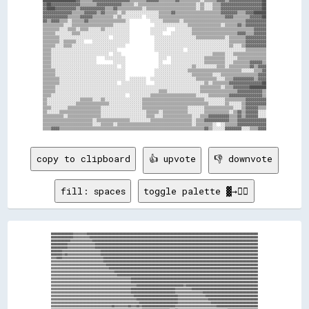
▓▓██▓▓▓▓▓▓▓▓▓▓▓▓▓▓▒▒▒▒▒▒▒▒▓▓▓▓▓▓▓▓▓▓▓▓▒▒▒▒▒▒░░▒▒▒▒▒▒▒▒▒▒▒▒▒▒▒▒▒▒▒▒▒▒▒▒▒▒▒▒░░▒▒░░░░▒▒▒▒▓▓▓▓▓▓▓▓▓▓▓▓▓▓▓▓▓▓▓▓██

▓▓████▓▓▓▓▓▓▓▓▓▓▒▒▓▓▓▓▓▓▓▓▓▓▓▓▒▒▒▒▓▓▒▒▒▒▒▒▒▒▒▒▒▒░░▒▒▒▒▒▒▒▒▒▒▒▒▒▒▒▒▒▒▒▒▒▒▒▒░░▒▒░░░░▒▒▒▒▓▓▓▓▓▓▓▓▓▓▓▓▓▓▓▓▓▓▓▓██

▓▓▓▓▓▓▓▓▓▓▓▓▓▓▒▒▒▒▒▒▓▓▓▓▓▓▒▒▓▓▒▒▒▒▒▒░░▒▒░░░░░░░░░░░░░░░░▒▒▒▒▒▒▓▓▒▒▒▒▒▒▒▒▒▒▒▒▒▒▒▒▒▒▒▒▒▒▓▓▓▓▓▓▓▓▒▒▒▒▓▓▓▓██████

▓▓▓▓▓▓▓▓▓▓▓▓▒▒▒▒▒▒▓▓▓▓▓▓▒▒▒▒▒▒▒▒▒▒░░▒▒░░░░░░░░░░  ░░░░░░▒▒▒▒▒▒▒▒▒▒▒▒▒▒▒▒▒▒▒▒▒▒▒▒▒▒▒▒▒▒▒▒▓▓▓▓▒▒▒▒▒▒▒▒▓▓▓▓▓▓██

▓▓▒▒▓▓▓▓▒▒▒▒░░▒▒▒▒▒▒▓▓▒▒▒▒▒▒▒▒▒▒▒▒▒▒▒▒▒▒░░          ░░░░░░▒▒▒▒▒▒▒▒░░▒▒▒▒▒▒▒▒▒▒▒▒▒▒▒▒▒▒▒▒▒▒▒▒▒▒▒▒▒▒▓▓▓▓▓▓▓▓▓▓

▒▒▒▒▒▒▒▒▒▒░░░░▒▒▒▒▒▒▒▒▒▒▒▒▒▒▒▒▒▒▒▒░░░░░░░░            ░░░░░░░░░░░░░░░░▒▒▒▒▒▒▒▒▒▒▒▒▒▒▒▒░░▒▒▒▒▒▒▓▓▒▒▓▓▓▓▓▓▓▓▓▓

▒▒▒▒▒▒▒▒░░░░▒▒▒▒░░▒▒▒▒░░░░░░▒▒░░░░░░░░░░░░          ░░░░░░░░    ░░░░░░░░▒▒▒▒▒▒▒▒▒▒▒▒▒▒▒▒▒▒▒▒▒▒▒▒▒▒▒▒▒▒▓▓▓▓▓▓

▒▒▒▒▒▒░░░░░░░░▒▒▒▒░░░░░░░░░░░░░░░░░░░░░░░░          ░░░░░░    ░░░░░░░░░░▒▒▒▒▒▒▒▒▒▒▒▒▒▒▒▒▒▒▒▒▒▒▓▓▓▓▒▒▒▒▓▓▓▓▓▓

▒▒▒▒▒▒▒▒░░░░░░░░░░░░░░░░░░░░░░░░  ░░░░░░░░            ░░░░░░░░░░░░░░░░░░░░▒▒▒▒▒▒▒▒▒▒▒▒▒▒░░▒▒▒▒▒▒▒▒▓▓▓▓▓▓▓▓▓▓

▒▒▒▒▒▒▒▒░░▒▒▒▒▒▒░░░░    ░░░░░░░░░░░░░░░░░░            ░░░░░░░░░░░░░░░░░░░░░░░░░░░░░░░░░░░░▒▒▒▒▒▒▒▒▓▓▓▓▓▓▓▓▓▓

▒▒▒▒▒▒░░░░▒▒▒▒░░░░░░░░░░░░░░░░░░░░░░░░░░              ░░░░░░░░░░░░░░░░░░░░░░░░░░░░░░░░░░░░▒▒░░░░▒▒▓▓▓▓▓▓▓▓▓▓

▒▒▒▒░░░░░░░░░░░░░░░░░░░░░░░░░░░░░░░░                  ░░░░░░░░░░░░░░  ░░░░░░░░░░░░░░░░░░░░░░░░░░░░▒▒▒▒▒▒▒▒▒▒

▒▒▒▒░░░░░░░░░░░░░░░░░░░░░░░░░░░░  ░░░░                  ░░░░░░░░░░░░░░░░░░░░░░░░░░▒▒▒▒▒▒░░░░▒▒▒▒▒▒▒▒▒▒▒▒▒▒▒▒

▒▒▒▒░░░░░░░░░░░░░░░░░░░░░░    ░░░░░░░░░░                ░░░░  ░░░░░░░░░░░░░░░░▒▒▒▒▒▒▒▒▒▒░░░░░░▒▒▒▒▒▒▒▒▒▒▒▒▒▒

▒▒▒▒░░░░░░░░░░░░░░░░░░░░░░        ░░░░░░                ░░    ░░░░░░░░░░░░░░░░▒▒▒▒▒▒▒▒▒▒░░░░▒▒▒▒▒▒▒▒▓▓▓▓▓▓▒▒

▒▒▒▒░░░░░░░░░░░░░░░░░░░░░░░░░░░░░░░░  ░░                ░░░░░░░░░░░░░░░░▒▒░░░░░░░░░░▒▒▒▒░░▒▒▒▒▒▒▒▒▒▒▓▓▒▒▓▓▓▓

▒▒▒▒▒▒░░░░░░░░░░░░░░░░░░░░░░░░░░░░░░░░░░              ░░░░░░░░░░░░░░░░▒▒▒▒▒▒▒▒▒▒▒▒▒▒▒▒▒▒▒▒▒▒▒▒▒▒░░░░░░▒▒▒▒▓▓

▒▒▒▒▒▒░░░░░░░░░░░░░░░░░░░░░░░░░░░░░░░░░░              ░░░░░░░░░░░░░░░░░░▒▒▒▒▒▒▒▒▒▒░░░░▒▒▒▒▒▒▒▒▒▒▒▒▒▒▒▒▒▒▓▓▓▓

▒▒▒▒▒▒▒▒░░░░░░░░░░░░░░░░░░░░░░░░░░░░░░░░  ░░░░░░░░  ░░░░░░░░░░░░░░░░░░░░░░▒▒▒▒▒▒▒▒▒▒░░░░▒▒▒▒▓▓▓▓▓▓▓▓▓▓▒▒▓▓▓▓

▒▒▒▒▒▒▒▒░░░░░░░░░░░░░░░░░░░░░░░░░░░░  ░░░░░░░░░░░░    ░░░░░░░░░░░░░░░░░░░░░░░░▒▒░░▒▒▒▒▒▒▒▒▓▓▓▓▓▓▓▓▓▓▓▓▓▓▓▓██

▒▒▒▒▒▒░░░░░░░░░░░░░░░░░░░░░░░░░░░░░░░░░░░░░░░░░░░░░░░░░░░░░░░░░░░░░░░░░░░░░░▒▒▒▒▒▒▒▒▒▒░░▒▒▒▒▓▓▓▓▓▓▓▓████████

▒▒▒▒▒▒░░░░░░░░░░░░░░░░░░░░░░░░░░░░░░░░░░░░░░░░░░░░░░░░░░▒▒▒▒░░░░░░░░░░░░░░░░▒▒▒▒▒▒▒▒▒▒▒▒▒▒▒▒▒▒▓▓▓▓▓▓▓▓▓▓▓▓▒▒

▒▒▒▒░░░░░░░░░░░░░░░░░░░░░░░░░░░░░░░░░░░░  ░░░░░░░░░░▒▒▒▒▒▒▒▒▒▒▒▒▒▒▒▒▒▒▒▒▒▒░░░░░░▒▒▒▒▒▒▒▒▒▒▓▓▓▓▓▓▓▓▓▓▓▓▓▓▓▓▒▒

▒▒░░░░░░░░░░░░░░░░▒▒▒▒▒▒░░░░▒▒░░░░░░░░░░░░░░░░░░▒▒▒▒▒▒▒▒▒▒▒▒▒▒▒▒▒▒▒▒▒▒▒▒▒▒▒▒▒▒░░░░░░░░░░▒▒▒▒▒▒▒▒▒▒▓▓▓▓▓▓▓▓▓▓

▒▒░░░░░░░░░░░░░░▒▒▒▒▒▒▒▒▒▒▒▒▒▒▒▒░░░░░░░░░░░░░░░░▒▒▒▒▒▒▒▒▒▒▒▒▒▒▒▒▒▒▒▒▒▒▒▒▒▒▒▒▒▒▒▒░░░░░░░░▒▒░░░░░░▒▒▓▓▓▓▓▓▓▓▓▓

▒▒▒▒░░░░░░░░▒▒▒▒▒▒▒▒▒▒▒▒▒▒▒▒░░░░░░░░░░░░░░░░░░░░▒▒▒▒▒▒▒▒▒▒▒▒▒▒▒▒▒▒▒▒▒▒░░░░░░░░▒▒▒▒▒▒▒▒▒▒▒▒▒▒░░░░▒▒▓▓▓▓▓▓▒▒▒▒

▒▒░░░░░░▒▒▒▒▒▒▒▒▒▒▒▒▒▒▒▒▒▒▒▒░░░░░░░░░░░░░░░░░░░░░░▒▒▒▒▒▒░░▒▒▒▒▒▒▒▒▒▒▒▒░░░░░░░░▒▒▒▒▒▒▒▒▒▒▒▒░░▒▒▓▓▒▒▓▓▓▓▓▓░░░░

▒▒▒▒▒▒▒▒▒▒░░▒▒▒▒▒▒▒▒▒▒▒▒▒▒▒▒░░░░░░░░░░░░░░░░░░░░░░▒▒▒▒░░░░▒▒▒▒▒▒▒▒▒▒▒▒▒▒░░░░▒▒▒▒▓▓▓▓▓▓▓▓▓▓▒▒▒▒▓▓▒▒▓▓▓▓▓▓░░░░

▒▒▒▒▒▒▒▒▒▒▒▒▒▒▒▒▒▒▒▒▒▒▒▒░░▒▒▒▒▒▒▒▒▒▒▒▒▒▒▒▒░░░░░░░░░░▒▒▒▒▒▒▒▒▒▒▒▒▒▒▒▒▒▒▒▒░░▒▒▒▒▓▓▓▓▓▓▓▓▓▓▓▓▒▒▒▒▓▓▓▓▓▓▓▓▓▓▓▓▓▓

▒▒▒▒▒▒▒▒▒▒▒▒▒▒▒▒▒▒▒▒▒▒▒▒░░░░▒▒▒▒▒▒░░▒▒▒▒▒▒▒▒▒▒▒▒▒▒▒▒▒▒▒▒▒▒▒▒▒▒▒▒▒▒▒▒▒▒▒▒░░▒▒▒▒▒▒▒▒░░  ░░▒▒▒▒▒▒▓▓▓▓▓▓▓▓▓▓▓▓▓▓

copy to clipboard
👍 upvote
👎 downvote
fill: spaces
toggle palette ▓→✊🏽
████████████████▓▓▓▓▓▓▓▓▓▓████████████████████████████████████████████████████████████████████████████████████████████████████████████████████████████
████████████████▓▓▓▓▓▓▓▓▓▓▓▓██████████████████████████████████████████████████████████████████████████████████████████████████████████████████████████
██████████████▓▓▓▓▓▓▓▓▓▓▓▓▓▓▓▓████████████████████████████████████████████████████████████████████████████████████████████████████████████████████████
████████████▓▓▓▓▓▓▓▓▓▓▓▓▓▓▓▓▓▓▓▓██████████████████████████████████████████████████████████████████████████████████████████████████████████████████████
████████████▓▓▓▓▓▓▓▓▓▓▓▓▓▓▓▓▓▓▓▓██████████████████████████████████████████████████████████████████████████████████████████████████████████████████████
████████▓▓▓▓▓▓▓▓▓▓▓▓▓▓▓▓▓▓▓▓▓▓▓▓▓▓▓▓██████████████████████████████████████████████████████████████████████████████████████████████████████████████████
████████▓▓██▓▓▓▓▓▓▓▓▓▓▓▓▓▓▓▓▓▓▓▓▓▓▓▓██████████████████████████████████████████████████████████████████████████████████████████████████████████████████
▓▓▓▓████▓▓▓▓▓▓▓▓▓▓▓▓▓▓▓▓▓▓▓▓▓▓▓▓▓▓▓▓▓▓████████████████████████████████████████████████████████████████████████████████████████████████████████████████
▓▓▓▓▓▓▓▓▓▓▓▓▓▓▓▓▓▓▓▓▓▓▓▓▓▓▓▓▓▓▓▓▓▓▓▓▓▓████████████████████████████████████████████████████████████████████████████████████████████████████████████████
▓▓▓▓▓▓▓▓▓▓▓▓▓▓▓▓▓▓▓▓▓▓▓▓▓▓▓▓▓▓▓▓▓▓▓▓▓▓▓▓██████████████████████████████████████████████████████████████████████████████████████████████████████████████
▓▓▓▓▓▓▓▓▓▓▓▓▓▓▓▓▓▓▓▓▓▓▓▓▓▓▓▓▓▓▓▓▓▓▓▓▓▓▓▓▓▓████████████████████████████████████████████████████████████████████████████████████████████████████████████
▓▓▓▓▓▓▓▓▓▓▓▓▓▓▓▓▓▓▓▓▓▓▓▓▓▓▓▓▓▓▓▓▓▓▓▓▓▓▓▓▓▓▓▓▓▓████████████████████████████████████████████████████████████████████████████████████████████████████████
▓▓▓▓▓▓▓▓▓▓▓▓▓▓▓▓▓▓▓▓▓▓▓▓▓▓▓▓▓▓▓▓▓▓▓▓▓▓▓▓▓▓▓▓▓▓▓▓██████████████████████████████████████████████████████████████████████████████████████████████████████
▓▓▓▓▓▓▓▓▓▓▓▓▓▓▓▓▓▓▓▓▓▓▓▓▓▓▓▓▓▓▓▓▓▓▓▓▓▓▓▓▓▓▓▓▓▓▓▓▓▓▓▓▓▓▓▓▓▓████████████████████████████████████████████████████████████████████████████████████████████
▓▓▓▓▓▓▓▓▓▓▓▓▓▓▓▓▓▓▓▓▓▓▓▓▓▓▓▓▓▓▓▓▓▓▓▓▓▓▓▓▓▓▓▓▓▓▓▓▓▓▓▓▓▓▓▓▓▓████████████████████████████████████████████████████████████████████████████████████████████
▓▓▓▓▓▓▓▓▓▓▓▓▓▓▓▓▓▓▓▓▓▓▓▓▓▓▓▓▓▓▓▓▓▓▓▓▓▓▓▓▓▓▓▓▓▓▓▓▓▓▓▓▓▓▓▓▓▓▓▓▓▓██████████████████████████████████▓▓████████████████████████████████████████████████████
▓▓▓▓▓▓▓▓▓▓▓▓▓▓▓▓▓▓▓▓▓▓▓▓▓▓▓▓▓▓▓▓▓▓▓▓▓▓▓▓▓▓▓▓▓▓▓▓▓▓▓▓▓▓▓▓▓▓████████████████████████████████▓▓▓▓▓▓▓▓▓▓▓▓████████████████████████████████████████████████
▓▓▓▓▓▓▓▓▓▓▓▓▓▓▓▓▓▓▓▓▓▓▓▓▓▓▓▓▓▓▓▓▓▓▓▓▓▓▓▓▓▓▓▓▓▓▓▓▓▓▓▓▓▓▓▓▓▓████████████████████████████████▓▓▓▓▓▓▓▓▓▓▓▓▓▓▓▓▓▓▓▓████████████████████████████████████████
▓▓▓▓▓▓▓▓▓▓▓▓▓▓▓▓▓▓▓▓▓▓▓▓▓▓▓▓▓▓▓▓▓▓▓▓▓▓▓▓▓▓▓▓▓▓▓▓▓▓▓▓▓▓▓▓▓▓▓▓████████████████████████████████▓▓▓▓▓▓▓▓▓▓▓▓▓▓▓▓▓▓▓▓██████████████████████████████████████
▓▓▓▓▓▓▓▓▓▓▓▓▓▓▓▓▓▓▓▓▓▓▓▓▓▓▓▓▓▓▓▓▓▓▓▓▓▓▓▓▓▓▓▓▓▓▓▓▓▓▓▓▓▓▓▓▓▓▓▓▓▓██████████████████████████████▓▓▓▓▓▓▓▓▓▓▓▓▓▓▓▓▓▓▓▓▓▓████████████████████████████████████
▓▓▓▓▓▓▓▓▓▓▓▓▓▓▓▓▓▓▓▓▓▓▓▓▓▓▓▓▓▓▓▓▓▓▓▓▓▓▓▓▓▓▓▓▓▓▓▓▓▓▓▓▓▓▓▓▓▓▓▓▓▓▓▓████████████████████████████▓▓▓▓▓▓▓▓▓▓▓▓▓▓▓▓▓▓▓▓▓▓▓▓██████████████████████████████████
▓▓▓▓▓▓▓▓▓▓▓▓▓▓▓▓▓▓▓▓▓▓▓▓▓▓▓▓▓▓▓▓▓▓▓▓▓▓▓▓▓▓▓▓██▓▓▓▓▓▓▓▓▓▓██▓▓▓▓██▓▓████████████████████████▓▓▓▓▓▓▓▓▓▓▓▓▓▓▓▓▓▓▓▓▓▓▓▓▓▓▓▓▓▓██████████████████████████████
▓▓▓▓▓▓▓▓▓▓▓▓▓▓▓▓▓▓▓▓▓▓▓▓▓▓▓▓▓▓▓▓▓▓▓▓▓▓▓▓▓▓▓▓▓▓▓▓▓▓▓▓▓▓▓▓▓▓▓▓▓▓▓▓▓▓████████████████████▓▓▓▓██▓▓▓▓▓▓▓▓▓▓▓▓▓▓▓▓▓▓▓▓▓▓▓▓▓▓▓▓▓▓▓▓▓▓▓▓██████████████████████
▓▓▓▓▓▓▓▓▓▓▓▓▓▓▓▓▓▓▓▓▓▓▓▓▓▓▓▓▓▓▓▓▓▓▓▓▓▓▓▓▓▓▓▓▓▓▓▓▓▓▓▓▓▓▓▓▓▓▓▓▓▓▓▓▓▓████████████████████▓▓▓▓▓▓▓▓▓▓▓▓▓▓▓▓▓▓▓▓▓▓▓▓▓▓▓▓▓▓▓▓▓▓▓▓▓▓▓▓▓▓▓▓▓▓▓▓▓▓██████████████
▓▓▓▓▓▓▓▓▓▓▓▓▓▓▓▓▓▓▓▓▓▓▓▓▓▓▓▓▓▓▓▓▓▓▓▓▓▓▓▓▓▓▒▒▒▒▒▒▒▒▒▒▒▒▒▒▓▓▓▓▓▓▓▓▓▓▓▓▓▓▓▓▓▓▓▓████▓▓████▓▓▒▒▒▒▒▒░░▒▒▒▒▒▒▒▒▓▓▓▓▓▓▓▓▓▓▓▓▓▓▓▓▓▓▓▓▓▓▓▓▓▓▓▓▓▓▓▓▓▓▓▓▓▓████████
▓▓▓▓▓▓▓▓▓▓▓▓▓▓▓▓▓▓▓▓▓▓▓▓▓▓▓▓▓▓▓▓▓▓▓▓▓▓▓▓▓▓▒▒▒▒▒▒▒▒▒▒▒▒▒▒▒▒▓▓▓▓▓▓▓▓▓▓▓▓▓▓▓▓▓▓▓▓▓▓▓▓▓▓▓▓▒▒▒▒▒▒▒▒▒▒░░▒▒▒▒▒▒▓▓▓▓▓▓▓▓▓▓▓▓▓▓▓▓▓▓▓▓▓▓▓▓▓▓▓▓▓▓▓▓▓▓▓▓▓▓████████
▓▓▓▓▓▓▓▓▓▓▓▓▓▓▓▓▓▓▓▓▓▓▓▓▓▓▓▓▓▓▓▓▓▓▓▓▓▓▓▓▓▓▒▒▒▒▒▒▒▒▒▒▒▒▓▓▒▒▒▒▓▓▓▓▓▓▓▓▓▓▓▓▓▓▓▓▓▓▓▓▓▓██▒▒▒▒▒▒▒▒▒▒▒▒▒▒▒▒▒▒▒▒▓▓▓▓▓▓▓▓▓▓▓▓▓▓▓▓▓▓▓▓▓▓▓▓▓▓▓▓▓▓▓▓▓▓▓▓▓▓▓▓▓▓▓▓▓▓
▓▓▓▓▓▓▓▓▓▓▓▓▓▓▓▓▓▓▓▓▓▓▓▓▓▓▓▓▓▓▓▓▓▓▓▓▓▓▓▓▓▓▒▒▓▓▒▒▒▒▒▒▒▒▒▒▒▒▒▒▒▒▓▓▓▓▓▓▓▓▓▓▓▓▓▓▓▓▓▓▓▓▒▒▒▒░░▒▒▒▒▒▒░░▒▒▒▒▒▒▒▒▓▓▓▓▓▓▓▓▓▓▓▓▓▓▓▓▓▓▓▓▓▓▓▓▓▓▓▓▓▓▓▓▓▓▓▓▓▓▓▓▓▓▓▓▓▓
▓▓▓▓▓▓▓▓▓▓▓▓▓▓▓▓▓▓▓▓▓▓▓▓▓▓▓▓▓▓▓▓▓▓▓▓▓▓▓▓▓▓▓▓▒▒▓▓▒▒▒▒▒▒▒▒▒▒▒▒▒▒▒▒▓▓▓▓▓▓▓▓▓▓▓▓▓▓▓▓▒▒▒▒▒▒▒▒▒▒▒▒▒▒▒▒░░▒▒▒▒▒▒▓▓▓▓▓▓▓▓▓▓▓▓▓▓▓▓▓▓▓▓▓▓▓▓▓▓▓▓▓▓▓▓▓▓▓▓▓▓▓▓▓▓▓▓▓▓
▓▓▓▓▓▓▓▓▓▓▓▓▓▓▓▓▓▓▓▓▓▓▓▓▓▓▓▓▓▓▓▓▓▓▓▓▓▓▓▓▓▓▒▒▒▒▒▒▒▒▒▒▒▒▒▒▒▒▒▒▒▒▒▒▒▒▓▓▓▓▓▓▓▓▓▓▓▓▒▒▒▒▒▒▒▒▒▒▒▒▒▒▒▒▒▒▒▒▒▒▒▒▒▒▓▓▓▓▓▓▓▓▓▓▓▓▓▓▓▓▓▓▓▓▓▓▓▓▓▓▓▓▓▓▓▓▓▓▓▓▓▓▓▓▓▓▓▓▓▓
▓▓▓▓▓▓▓▓▓▓▓▓▓▓▓▓▓▓▓▓▓▓▓▓▓▓▓▓▓▓▓▓▓▓▓▓▓▓▓▓▓▓▒▒▒▒▒▒▒▒▒▒▒▒▒▒▒▒▒▒▒▒▒▒▒▒▒▒▓▓▓▓▓▓▓▓▒▒▒▒▒▒▒▒▒▒▒▒░░▒▒░░░░▒▒▒▒▒▒▒▒▓▓▓▓▓▓▓▓▓▓▓▓▓▓▓▓▓▓▓▓▓▓▓▓▓▓▓▓▓▓▓▓▓▓▓▓▓▓▓▓▓▓▓▓▓▓
▓▓▓▓▓▓▓▓▓▓▓▓▓▓▓▓▓▓▓▓▓▓▓▓▓▓▓▓▓▓▓▓▓▓▓▓▓▓▓▓▓▓▒▒▓▓▒▒▒▒▒▒▒▒▒▒▒▒▒▒▒▒▒▒▒▒▒▒▒▒▓▓▓▓▒▒▒▒▒▒▒▒▒▒▒▒▒▒▒▒▒▒▒▒░░░░░░▒▒▓▓▓▓▓▓▓▓▓▓▓▓▓▓▓▓▓▓▓▓▓▓▓▓▓▓▓▓▓▓▓▓▓▓▓▓▓▓▓▓▓▓▓▓▓▓▓▓
▓▓▓▓▓▓▓▓▓▓▓▓▓▓▓▓▓▓▓▓▓▓▓▓▓▓▓▓▓▓▓▓▓▓▓▓▓▓▓▓▓▓▓▓▒▒▒▒▒▒▒▒▒▒▒▒▒▒▒▒▒▒▒▒▒▒▒▒▒▒▒▒▒▒▒▒▒▒▒▒▒▒▒▒▒▒▒▒░░░░▒▒░░░░░░▒▒▓▓▓▓▓▓▓▓▓▓▓▓▓▓▓▓▓▓▓▓▓▓▓▓▓▓▓▓▓▓▓▓▓▓▓▓▓▓▓▓▓▓▓▓▓▓▓▓
▓▓▓▓▓▓▓▓▓▓▓▓▓▓▓▓▓▓▓▓▓▓▓▓▓▓▓▓▓▓▓▓▓▓▓▓▓▓▓▓▓▓▒▒▒▒▒▒▒▒▒▒▒▒▒▒▒▒▒▒▒▒▒▒▒▒▒▒▒▒▒▒▒▒▒▒▒▒▒▒▒▒▒▒░░▒▒░░░░░░░░░░░░▒▒▓▓▓▓▓▓▓▓▓▓▓▓▓▓▓▓▓▓▓▓▓▓▓▓▓▓▓▓▓▓▓▓▓▓▓▓▓▓▓▓▓▓▓▓▓▓▓▓
▓▓▓▓▓▓████▓▓▓▓▓▓▓▓▓▓▓▓▓▓▓▓██████▓▓▓▓▓▓▓▓▓▓▓▓▒▒▒▒▒▒▒▒▒▒▒▒▒▒▒▒▒▒▒▒▒▒▒▒▒▒▒▒▒▒▒▒▒▒▒▒░░▒▒░░▒▒░░░░░░░░░░░░░░▓▓▓▓▓▓▓▓▓▓▓▓▓▓▓▓▓▓▓▓▓▓▓▓▓▓▓▓▓▓▓▓▓▓▓▓▓▓▓▓▓▓▓▓▓▓▓▓
▓▓▓▓██████████████████████▓▓▓▓▓▓▓▓▓▓▓▓▓▓▓▓▒▒▒▒▒▒▒▒▒▒▒▒▒▒▓▓▒▒▒▒▒▒▒▒▒▒▒▒▒▒▒▒▒▒▒▒░░▒▒▒▒░░░░▒▒░░░░░░░░░░░░▓▓▓▓▓▓▓▓▓▓▓▓▓▓▓▓▓▓▓▓▓▓▓▓▓▓▓▓▓▓▓▓▓▓▓▓▓▓▓▓▓▓▓▓▓▓▓▓
██████████████████████████████▓▓▓▓▓▓▓▓▓▓▓▓▒▒▒▒▒▒▒▒▒▒▒▒▒▒▓▓▒▒▒▒▒▒▒▒▒▒▒▒░░▒▒░░▒▒▒▒░░▒▒░░▓▓▓▓░░░░░░░░░░░░▓▓▓▓▓▓▓▓▓▓▓▓▓▓▓▓▓▓▓▓▓▓▓▓▓▓▓▓▓▓▓▓▓▓▓▓▓▓▓▓▓▓▓▓▓▓▓▓
██████████████████████████████▓▓▓▓▓▓▓▓▓▓▓▓▒▒▒▒▓▓▒▒▒▒▒▒▒▒▓▓▓▓▒▒▒▒▒▒▒▒▒▒▒▒░░▒▒░░░░░░░░▓▓▓▓▒▒░░░░░░░░░░░░▓▓▓▓▓▓▓▓▓▓▓▓▓▓▓▓▓▓▓▓▓▓▓▓▓▓▓▓▓▓▓▓▓▓▓▓▓▓▓▓▓▓▓▓▓▓▓▓
██████████████████████████████▓▓▓▓▓▓▓▓▓▓▓▓▒▒▒▒▒▒▒▒▓▓▒▒▒▒▓▓▓▓▓▓▒▒▒▒▒▒▒▒░░▒▒░░░░░░░░▓▓▓▓▓▓▒▒░░░░░░░░░░░░▒▒▓▓▓▓▓▓▓▓▓▓▓▓▓▓▓▓▓▓▓▓▓▓▓▓▓▓▓▓▓▓▓▓▓▓▓▓▓▓▓▓▓▓▓▓▓▓
██████████████████████████████▓▓▓▓▓▓▓▓▓▓▓▓▒▒▒▒▒▒▓▓▒▒▒▒▒▒▓▓▓▓▓▓▓▓▒▒▒▒░░▒▒░░░░░░▒▒▓▓▓▓▓▓▓▓▒▒░░░░░░░░░░░░▒▒▓▓▓▓▓▓▓▓▓▓▓▓▓▓▓▓▓▓▓▓▓▓▓▓▓▓▓▓▓▓▓▓▓▓▓▓▓▓▓▓▓▓▓▓▓▓
██████████████████████████████▓▓▓▓▓▓▓▓▓▓▓▓▒▒▒▒▒▒▒▒▒▒▒▒▒▒▓▓▓▓▓▓▓▓▓▓▒▒░░░░▒▒░░▒▒▓▓▓▓▓▓▓▓▓▓░░░░░░░░░░░░░░▒▒▓▓▓▓▓▓▓▓▓▓▓▓▓▓▓▓▓▓▓▓▓▓▓▓▓▓▓▓▓▓▓▓▓▓▓▓▓▓▓▓▓▓▓▓▓▓
██████████████████████████████▓▓▓▓▓▓▓▓▓▓▓▓▒▒▒▒▒▒▒▒▒▒▒▒▒▒▓▓▓▓▓▓▓▓▓▓▓▓▒▒▒▒░░▒▒▓▓▓▓▓▓▓▓▓▓▓▓▒▒░░░░        ▒▒▓▓▓▓▓▓▓▓▓▓▓▓▓▓▓▓▓▓▓▓▓▓▓▓▓▓▓▓▓▓▓▓▓▓▓▓▓▓▓▓▓▓▓▓▓▓
████████████████████████████████▓▓▓▓▓▓▓▓▓▓▒▒▒▒▒▒▒▒▒▒▒▒▒▒▓▓▓▓▓▓▓▓▓▓▓▓▓▓▒▒▒▒▓▓▓▓▓▓▓▓▓▓▓▓▓▓▒▒            ▒▒▓▓▓▓▓▓▓▓▓▓▓▓▓▓▓▓▓▓▓▓▓▓▓▓▓▓▓▓▓▓▓▓▓▓▓▓▓▓▓▓▓▓▓▓▓▓
████████████████████████████████▓▓▓▓▓▓▓▓▓▓▒▒▒▒▒▒▒▒▒▒▒▒▒▒▓▓▓▓▓▓▓▓▓▓▓▓▓▓▓▓▓▓▓▓▓▓▓▓▓▓▓▓▓▓▓▓▒▒            ▒▒▓▓▓▓▓▓▓▓▓▓▓▓▓▓▓▓▓▓▓▓▓▓▓▓▓▓▓▓▓▓▓▓▓▓▓▓▓▓▓▓▓▓▓▓▓▓
██████████████████████████████████▓▓▓▓▓▓▓▓▒▒▒▒▒▒▒▒▒▒░░▒▒▓▓▓▓▓▓▓▓▓▓▓▓▓▓▓▓▓▓▓▓▓▓▓▓▓▓▓▓▓▓▓▓▒▒            ▒▒▓▓▓▓▓▓▓▓▓▓▓▓▓▓▓▓▓▓▓▓▓▓▓▓▓▓▓▓▓▓▓▓▓▓▓▓▓▓▓▓▓▓▓▓▓▓
██████████████████████████████▓▓██▓▓▓▓▓▓▓▓▒▒▒▒▒▒▒▒▒▒▒▒▒▒▓▓▓▓▓▓▓▓▓▓▓▓▓▓▓▓▓▓▓▓▓▓▓▓▓▓▓▓▓▓▓▓▓▓▒▒▒▒▒▒▒▒▒▒▒▒▓▓▓▓▓▓▓▓▓▓▓▓▓▓▓▓▓▓▓▓▓▓▓▓▓▓▓▓▓▓▓▓▓▓▓▓▓▓▓▓▓▓▓▓▓▓▓▓
██████████████████████████████████▓▓▓▓▓▓▓▓▒▒░░▒▒▒▒▒▒▒▒░░▓▓▓▓▓▓▓▓▓▓▓▓▓▓▓▓▓▓▓▓▓▓▓▓▓▓▓▓▓▓▓▓▒▒░░░░░░      ▒▒▓▓▓▓▓▓▓▓▓▓▓▓▓▓▓▓▓▓▓▓▓▓▓▓▓▓▓▓▓▓▓▓▓▓▓▓▓▓▓▓▓▓▓▓▓▓
██████████████████████████████████▓▓▓▓▓▓▓▓▒▒▒▒▒▒▒▒▒▒▒▒▒▒▓▓▓▓▓▓▓▓▓▓▓▓▓▓▓▓▓▓▓▓▓▓▓▓▓▓▓▓▓▓▓▓▒▒            ▒▒▓▓▓▓▓▓▓▓▓▓▓▓▓▓▓▓▓▓▓▓▓▓▓▓▓▓▓▓▓▓▓▓▓▓▓▓▓▓▓▓▓▓▓▓▓▓
██████████████████████████████████▓▓▓▓▓▓▓▓▒▒▒▒▒▒▒▒▒▒▒▒▒▒▓▓▓▓▓▓▓▓▓▓▓▓▓▓▓▓▓▓▓▓▓▓▓▓▓▓▓▓▓▓▓▓▒▒            ▒▒▓▓▓▓▓▓▓▓▓▓▓▓▓▓▓▓▓▓▓▓▓▓▓▓▓▓▓▓▓▓▓▓▓▓▓▓▓▓▓▓▓▓▓▓▓▓
████████████████████████████████▓▓▓▓▓▓▓▓▓▓▒▒▒▒▒▒▒▒▒▒▒▒▒▒▓▓▓▓▓▓▓▓▓▓▓▓▓▓▓▓▓▓▓▓▓▓▓▓▓▓▓▓▓▓▓▓▒▒            ▒▒▓▓▓▓▓▓▓▓▓▓▓▓▓▓▓▓▓▓▓▓▓▓▓▓▓▓▓▓▓▓▓▓▓▓▓▓▓▓▓▓▓▓▓▓▓▓
████████████████████████████████▓▓▓▓████▓▓▒▒▒▒▒▒▒▒▒▒▒▒▒▒▓▓▓▓▓▓▓▓▓▓▓▓▓▓▓▓▓▓▓▓▓▓▓▓▓▓▓▓▓▓▓▓▒▒            ▒▒▓▓▓▓▓▓▓▓▓▓▓▓▓▓▓▓▓▓▓▓▓▓▓▓▓▓▓▓▓▓▓▓▓▓▓▓▓▓▓▓▓▓▓▓▓▓
████████████████████████████████▓▓████████▒▒▒▒▒▒▒▒▒▒▒▒░░▓▓▓▓▓▓▓▓▓▓▓▓▓▓▓▓▓▓▓▓▓▓▓▓▓▓▓▓▓▓▓▓▒▒            ▒▒▓▓▓▓▓▓▓▓▓▓▓▓▓▓▓▓▓▓▓▓▓▓▓▓▓▓▓▓▓▓▓▓▓▓▓▓▓▓▓▓▓▓▓▓▓▓
██████████████████████████████████████████▓▓▓▓▓▓██▓▓▓▓▓▓▓▓▓▓▓▓▓▓▓▓▓▓▓▓▓▓▓▓▓▓▓▓▓▓▓▓▓▓▓▓▓▓▓▓▒▒▒▒▒▒▓▓▒▒▒▒▓▓▓▓▓▓▓▓▓▓▓▓▓▓▓▓▓▓▓▓▓▓▓▓▓▓▓▓▓▓▓▓▓▓▓▓▓▓▓▓▓▓▓▓▓▓▓▓
████████████████████████████████████████████████▓▓▓▓▓▓▓▓▓▓▓▓▓▓▓▓▓▓▓▓▓▓▓▓▓▓▓▓▓▓▓▓▓▓▓▓▓▓▓▓▓▓▓▓▓▓▓▓▓▓▓▓▓▓▓▓▓▓▓▓▓▓▓▓▓▓▓▓▓▓▓▓▓▓▓▓▓▓▓▓▓▓▓▓▓▓▓▓▓▓▓▓▓▓▓▓▓▓▓▓▓▓
██████████████████████████████████████████████████████▓▓▓▓▓▓▓▓▓▓▓▓▓▓▓▓▓▓▓▓▓▓▓▓▓▓▓▓▓▓▓▓▓▓▓▓▓▓▓▓▓▓▓▓▓▓▓▓▓▓▓▓▓▓▓▓▓▓▓▓▓▓▓▓▓▓▓▓▓▓▓▓▓▓▓▓▓▓▓▓▓▓▓▓▓▓▓▓▓▓██▓▓▓▓
██████████████████████████████████████████████████████▓▓▓▓▓▓▓▓▓▓▓▓▓▓▓▓▓▓▓▓▓▓▓▓▓▓▓▓▓▓▓▓▓▓▓▓▓▓▓▓▓▓▓▓▓▓▓▓▓▓▓▓▓▓▓▓▓▓▓▓▓▓▓▓▓▓▓▓▓▓▓▓▓▓▓▓▓▓▓▓▓▓▓▓▓▓▓▓▓▓▓▓▓▓▓▓
████████████████████████████████████████████████████████▓▓▓▓▓▓▓▓▓▓▓▓▓▓▓▓▓▓▓▓▓▓▓▓▓▓▓▓▓▓▓▓▓▓▓▓▓▓▓▓▓▓▓▓▓▓▓▓▓▓▓▓▓▓▓▓▓▓▓▓▓▓▓▓▓▓▓▓▓▓▓▓▓▓▓▓▓▓▓▓▓▓▓▓▓▓▓▓▓▓▓▓▓▓
██████████████████████████████████████████████████████████▓▓▓▓▓▓▓▓▓▓▓▓▓▓▓▓▓▓▓▓▓▓▓▓▓▓▓▓▓▓▓▓▓▓▓▓▓▓▓▓▓▓▓▓▓▓▓▓▓▓▓▓▓▓▓▓▓▓▓▓▓▓▓▓▓▓▓▓▓▓▓▓▓▓▓▓▓▓▓▓▓▓▓▓▓▓▓▓▓▓▓▓
██████████████████████████████████████████████████████████▓▓▓▓▓▓▓▓▓▓▓▓▓▓▓▓▓▓▓▓▓▓▓▓▓▓▓▓▓▓▓▓▓▓▓▓▓▓▓▓▓▓▓▓▓▓▓▓▓▓▓▓▓▓▓▓▓▓▓▓▓▓▓▓██████▓▓▓▓▓▓▓▓▓▓▓▓▓▓▓▓▓▓▓▓▓▓
██████████████████████████████████████████████████████████▓▓▓▓▓▓▓▓▓▓▓▓▓▓▓▓▓▓▓▓▓▓▓▓▓▓▓▓▓▓▓▓▓▓▓▓▓▓▓▓▓▓▓▓▓▓▓▓▓▓▓▓▓▓▓▓▓▓▓▓▓▓██████████████████████████████
████████████████████████████████████████████████████████████████▓▓▓▓▓▓▓▓▓▓▓▓▓▓▓▓▓▓▓▓▓▓▓▓▓▓▓▓▓▓▓▓▓▓▓▓▓▓▓▓▓▓▓▓▓▓▓▓▓▓▓▓▓▓████████████████████████████████
████████████████████████████████████████████████████████████████████████▓▓▓▓▓▓▓▓▓▓▓▓▓▓▓▓▓▓▓▓▓▓▓▓▓▓▓▓▓▓▓▓▓▓▓▓▓▓▓▓▓▓▓▓▓▓████████████████████████████████
████████████████████████████████████████████████████████████████████████████▓▓▓▓▓▓▓▓▓▓▓▓▓▓▓▓▓▓▓▓▓▓▓▓▓▓▓▓▓▓▓▓▓▓▓▓▓▓▓▓▓▓████████████████████████████████
██████████████████████████████████████████████████████████████████████████████▓▓▓▓▓▓████▓▓▓▓▓▓▓▓▓▓▓▓▓▓▓▓▓▓▓▓▓▓▓▓▓▓▓▓▓▓████████████████████████████████
████████████████████████████████████████████████████████████████████████████████████████████▓▓▓▓▓▓▓▓▓▓▓▓▓▓▓▓▓▓▓▓▓▓▓▓▓▓████████████████████████████████
████████████████████████████████████████████████████████████████████████████████████████████████▓▓▓▓▓▓▓▓▓▓▓▓▓▓▓▓▓▓▓▓▓▓████████████████████████████████
██████████████████████████████████