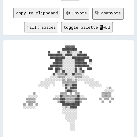
copy to clipboard
👍 upvote
👎 downvote
fill: spaces
toggle palette ▓→✊🏽
                                  ▓▓▓▓▓▓▓▓                                

                                ████████████                              

                    ██      ██░░░░░░██▒▒░░░░░░██                          

                    ████████████░░██████░░░░████████                      

                      ████████████░░░░░░██████████████                    

                          ██████░░░░░░░░░░████████    ██                  

                        ████████░░░░░░░░░░██████████  ░░                  

                      ██████████░░░░░░░░░░████████████                    

                    ████  ████▒▒░░░░░░░░░░██░░██    ████                  

                          ██▒▒░░██░░░░░░░░██░░▒▒██                        

                        ██░░▒▒▒▒▒▒██░░░░██▒▒▒▒▒▒░░                        

                      ░░░░░░▒▒▒▒▒▒░░░░░░░░▒▒▒▒▒▒░░░░░░                    

                  ░░░░░░░░░░░░░░▒▒░░▒▒▒▒░░▒▒░░░░░░░░░░░░░░                

              ░░░░░░░░░░░░      ▒▒▒▒▒▒▒▒▒▒▒▒      ░░░░░░░░░░░░            

            ░░░░░░░░░░  ░░      ░░██▒▒▒▒████          ░░░░░░░░░░          

                  ░░              ██░░██████            ░░          ░░▒▒  

                                  ▒▒████▒▒▒▒                      ░░░░░░░░

        ▒▒                    ▒▒▒▒▒▒  ▒▒  ▒▒▒▒                  ▒▒▒▒▒▒▒▒  

    ░░░░░░░░              ░░░░██▒▒▒▒▒▒▒▒▒▒▒▒██░░░░              ▒▒▒▒▒▒▒▒  

  ▒▒▒▒▒▒▒▒              ▒▒▒▒▒▒████▒▒▒▒▒▒▒▒████▒▒▒▒▒▒          ▒▒  ▒▒▒▒  ▒▒

  ▒▒▒▒▒▒▒▒                  ▒▒████▒▒▒▒▒▒▒▒████▒▒                ▒▒    ▒▒  

▒▒  ▒▒▒▒  ▒▒                    ██████████████                            

░░░░░░░░░░                      ░░▒▒░░██████                              

                                ░░░░░░░░░░░░                              

                                ░░░░░░░░░░░░                              

                                  ░░░░░░░░░░                              

                                  ░░░░░░░░░░                              

                                    ░░░░░░                                

                                      ░░░░                                

                                      ░░░░                                
