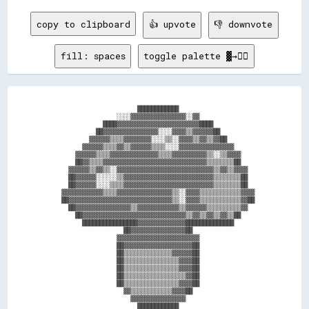
copy to clipboard
👍 upvote
👎 downvote
fill: spaces
toggle palette ▓→✊🏽
                        ████████████                      

                  ░░░░▓▓▓▓▓▓▓▓▓▓▓▓▓▓▓▓░░▓▓                

              ████▓▓▓▓▓▓▓▓▓▓▓▓▓▓▓▓▓▓▓▓▓▓▓▓████            

            ██▓▓▓▓▓▓▓▓▓▓▓▓▓▓▓▓░░░░▓▓▓▓▒▒▓▓▓▓▓▓██          

          ▓▓▓▓▓▓▒▒▒▒▓▓▓▓▓▓▓▓░░░░▒▒░░▓▓▓▓▒▒▓▓▒▒▓▓██        

        ▓▓▓▓▓▓▒▒▒▒▓▓▒▒▓▓▓▓▓▓▒▒▒▒░░░░▓▓▓▓▓▓▓▓▓▓▓▓▓▓▓▓      

      ▓▓▓▓▓▓▒▒▒▒▓▓▓▓▓▓▓▓▓▓▓▓▓▓▒▒▒▒▓▓▓▓▓▓▓▓▓▓▒▒░░▒▒▓▓▓▓    

      ██▓▓▒▒▒▒▓▓▓▓▓▓▓▓▓▓▓▓▓▓▓▓▓▓▓▓▓▓▓▓▓▓▓▓▓▓▒▒▒▒▒▒▒▒██    

    ▓▓▓▓▓▓▒▒▓▓▒▒░░▓▓▓▓▓▓▓▓▓▓▓▓▓▓▓▓▓▓▓▓▓▓▓▓▓▓▓▓▒▒▓▓▒▒▓▓▓▓  

    ██▓▓▓▓▓▓░░░░░░▒▒▓▓▓▓▓▓▓▓▓▓▓▓▓▓▓▓▓▓▓▓▓▓▓▓▓▓▒▒▒▒▒▒▒▒██  

    ██▓▓▓▓▓▓░░░░▒▒▒▒▓▓▓▓▓▓▓▓▓▓▓▓▓▓▓▓▓▓▓▓▓▓▓▓▓▓▒▒▒▒▒▒▒▒██  

  ▓▓▓▓▓▓▓▓▓▓▓▓▒▒▒▒▓▓▓▓▓▓▓▓▓▓▓▓▓▓▓▓▒▒░░▓▓▓▓▒▒▒▒▒▒▒▒▒▒▒▒▓▓▓▓

  ██▓▓▓▓▓▓▓▓▓▓▓▓▓▓▓▓▓▓▓▓▓▓▓▓▓▓▓▓▓▓▒▒░░▓▓▓▓▒▒▒▒▒▒▒▒▒▒▒▒▓▓██

    ██▓▓▓▓▓▓▓▓▓▓▓▓▓▓▓▓▒▒▓▓▓▓▓▓▓▓▓▓▓▓▒▒▓▓▓▓▓▓▒▒▒▒▒▒▒▒▒▒▓▓  

      ██▓▓▓▓▓▓▓▓▓▓▓▓▓▓▓▓▓▓▓▓▓▓▓▓▓▓▓▓▓▓▒▒▓▓▒▒▓▓▒▒▓▓▒▒██    

        ████████████████▓▓▓▓▓▓▓▓▓▓▓▓▓▓██████████████      

                    ██▓▓▓▓▓▓▓▓▓▓▓▓▓▓▓▓██                  

                  ▓▓▓▓▓▓▓▓▓▓▓▓▓▓▓▓▓▓▓▓▓▓▓▓                

                  ██▓▓▓▓▓▓▓▓▓▓▓▓▓▓▓▓▓▓▓▓██                

                  ██▒▒▒▒▒▒▒▒▒▒▒▒▒▒▓▓▓▓▓▓██                

                  ██▒▒▒▒▒▒▒▒▒▒▒▒▒▒▒▒▓▓▓▓██                

                  ██▒▒▒▒▒▒▒▒▒▒▒▒▒▒▒▒▓▓▓▓██                

                  ██▒▒▒▒▒▒▒▒▒▒▒▒▒▒▒▒▒▒▓▓██                

                  ██▒▒▒▒▒▒▒▒▒▒▒▒▒▒▒▒▓▓▓▓██                

                    ▓▓▒▒▒▒▒▒▒▒▒▒▒▒▓▓▓▓██                  

                      ▓▓▓▓▓▓▓▓▓▓▓▓▓▓▓▓                    
