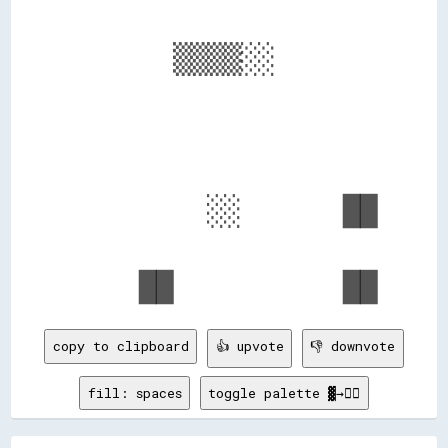
      ▒▒▒▒░░      

        ░░      ██

copy to clipboard
👍 upvote
👎 downvote
fill: spaces
toggle palette ▓→✊🏽