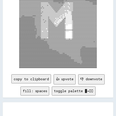
copy to clipboard
👍 upvote
👎 downvote
fill: spaces
toggle palette ▓→✊🏽