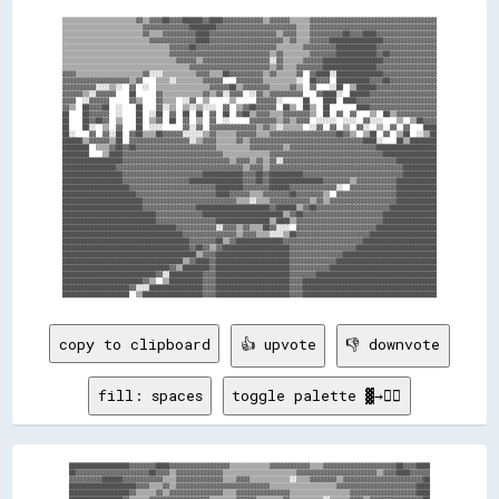
▒▒▒▒▒▒▒▒▒▒▒▒▒▒▒▒▒▒▒▒▒▒▓▓▒▒▓▓▓▓██▓▓▓▓██████▓▓████▓▓▓▓▓▓▓▓▓▓▓▓▒▒▓▓▓▓▓▓▒▒▒▒▒▒▓▓▓▓▓▓▓▓▓▓▓▓▓▓▓▓▓▓▓▓▓▓▓▓▓▓▓▓▓▓▓▓▓▓▓▓▓▓

▒▒▒▒▒▒▒▒▒▒▒▒▒▒▒▒▒▒▒▒▒▒▒▒▓▓▓▓▓▓▓▓▓▓▓▓▓▓████████▓▓▓▓▓▓▓▓▓▓▓▓▓▓▓▓▓▓▓▓▓▓▓▓▒▒▒▒▓▓▓▓▓▓▓▓▓▓▓▓▓▓▓▓▓▓▓▓▓▓▓▓▓▓▓▓▓▓▓▓▓▓▓▓▓▓

▒▒▒▒▒▒▒▒▒▒▒▒▒▒▒▒▒▒▒▒▒▒▒▒▓▓▒▒▒▒▓▓▓▓▓▓▓▓▓▓████▓▓▓▓▓▓▓▓▓▓▓▓▓▓▓▓▓▓▓▓▒▒▓▓▓▓▒▒▒▒▓▓▓▓▓▓▓▓▓▓██▓▓▓▓████▓▓▓▓▓▓▓▓▓▓▓▓▓▓▓▓▓▓

▒▒▒▒▒▒▒▒▒▒▒▒▒▒▒▒▒▒▒▒▒▒▒▒▒▒▓▓▓▓▓▓▓▓▓▓▓▓▓▓████▓▓▓▓▓▓▓▓▓▓▓▓▓▓▓▓▓▓▓▓▓▓▒▒▓▓▒▒▒▒▓▓▓▓▓▓████████████████▓▓▓▓▓▓▓▓▓▓▓▓▓▓▓▓

▒▒▒▒▒▒▒▒▒▒▒▒▒▒▒▒▒▒▒▒▒▒▒▒▒▒▒▒▒▒▒▒▓▓▓▓▓▓██▓▓▓▓▓▓▓▓▓▓▓▓▓▓▓▓▓▓▓▓▓▓▓▓▒▒▒▒▒▒▒▒▓▓▓▓▓▓▓▓▓▓████████████▓▓▓▓▓▓▓▓▓▓▓▓▓▓▓▓▓▓

▒▒▒▒▒▒▒▒▒▒▒▒▒▒▒▒▒▒▒▒▒▒▒▒▒▒▒▒▒▒▒▒▓▓▓▓▓▓▓▓▓▓▓▓▓▓▓▓▓▓▓▓▓▓▓▓▓▓▓▓▓▓▒▒▓▓▒▒▒▒▒▒▒▒▓▓▓▓▓▓▓▓████████████▓▓██▓▓▓▓▓▓▓▓▓▓▓▓▓▓

▒▒▒▒▒▒▒▒▒▒▒▒▒▒▒▒▒▒▒▒▒▒▒▒▒▒▒▒▒▒▒▒▒▒▓▓▓▓▓▓▒▒▓▓▓▓▓▓▓▓▓▓▓▓▓▓▓▓▓▓▓▓░░▓▓▒▒▒▒▒▒▓▓▓▓▓▓██████████████████▓▓▓▓▓▓▓▓▓▓▓▓▓▓▓▓

▒▒▒▒▒▒▒▒▒▒▒▒▒▒▒▒▒▒▒▒▒▒▒▒▒▒▒▒▒▒▒▒▒▒▒▒▒▒▓▓▓▓▓▓▓▓▓▓▓▓▓▓▓▓▓▓▓▓▓▓▓▓▒▒▓▓▒▒▒▒▓▓▓▓▓▓▓▓████████████████▓▓▓▓▓▓▓▓▓▓▓▓▓▓▓▓▓▓

▓▓▓▓▒▒▒▒▒▒▒▒▒▒▒▒▒▒▒▒▒▒▒▒▓▓░░░░▒▒▒▒▒▒▒▒▒▒▓▓▓▓▒▒▒▒██▓▓▓▓▓▓▓▓▓▓▒▒▓▓▒▒▒▒▒▒▓▓  ▓▓████░░██████████████▓▓▓▓▓▓▓▓▓▓▓▓▓▓▓▓

▓▓▓▓▓▓▓▓▓▓▓▓▓▓▓▓▓▓▓▓▒▒▓▓    ▒▒▒▒░░▒▒▒▒▒▒▒▒▓▓▓▓▓▓    ▓▓▓▓▓▓▓▓▒▒▒▒▒▒▒▒▒▒░░  ██▓▓▓▓  ██████████▓▓▓▓██▓▓▓▓▓▓▓▓▓▓▓▓▓▓

▓▓▓▓▓▓▓▓▓▓░░░░▒▒░░  ▓▓  ░░  ▒▒▒▒▒▒▒▒▒▒▒▒▒▒▒▒▓▓▓▓▓▓██▒▒▓▓▓▓▓▓▓▓▒▒▒▒▒▒▓▓▒▒  ▓▓    ░░██  ▒▒██████▓▓▓▓▓▓▓▓▓▓▓▓▓▓▓▓▓▓

▓▓▓▓▓▓▒▒░░▓▓▓▓▓▓    ██      ▓▓▒▒▒▒▒▒▒▒▒▒▒▒▓▓▒▒▓▓░░▓▓▓▓  ░░▓▓▒▒▓▓▓▓▓▓▓▓▓▓    ▓▓████░░  ██████▓▓▓▓▓▓▓▓▓▓▓▓▓▓▓▓▓▓▓▓

▓▓▓▓  ░░▓▓▓▓▓▓      ▓▓▒▒    ▓▓▒▒▒▒  ░░▓▓  ▒▒      ▒▒      ▓▓▓▓▓▓░░      ██    ████  ████▓▓▓▓▓▓▓▓▓▓▓▓▓▓▓▓▓▓▓▓▓▓▓▓

▓▓▒▒  ██▓▓▓▓██  ░░    ██    ▓▓░░▒▒  ▒▒░░▒▒░░░░  ▓▓  ▒▒▓▓██▓▓▓▓▓▓  ██▒▒  ██▒▒  ██        ████▓▓▓▓▓▓▓▓▓▓▓▓▓▓▓▓▓▓▓▓

██    ██▓▓▓▓▓▓  ░░    ██  ░░██  ▓▓  ██  ██  ▓▓  ██  ▓▓██▒▒▓▓▓▓▒▒▒▒▓▓▓▓▓▓▓▓▒▒  ██  ▓▓  ▓▓    ▒▒  ██▒▒▓▓▓▓▓▓▓▓▓▓▓▓

██    ██▓▓██▓▓  ▒▒    ██  ▒▒▓▓  ██  ▓▓  ▒▒  ▓▓  ░░      ▓▓▓▓▓▓▓▓▒▒▓▓▒▒▓▓▓▓  ░░░░░░  ░░░░  ▓▓░░░░    ▒▒  ▒▒██▓▓▓▓

██    ██░░  ▒▒  ▓▓    ██  ░░░░      ▓▓░░▓▓  ▓▓▓▓▓▓▓▓▓▓▓▓▓▓▒▒▓▓▒▒░░▒▒▒▒▒▒  ░░▓▓  ▓▓  ▒▒  ▓▓░░  ▒▒  ▓▓  ▓▓    ████

██░░    ▓▓  ▓▓░░██  ▓▓██▒▒▒▒██▓▓▓▓▓▓░░░░░░▒▒▓▓▒▒▒▒▒▒▓▓▓▓▓▓▒▒▒▒▓▓▓▓▓▓▓▓▓▓▓▓▓▓▓▓▓▓▓▓██▓▓▒▒  ▒▒██  ▓▓  ▒▒██  ░░▒▒██

██████▒▒▓▓▓▓▓▓▒▒██  ▓▓▓▓▓▓▓▓▓▓▓▓▓▓▓▓▓▓░░▒▒▓▓▓▓▒▒▒▒▒▒▓▓▒▒▓▓▓▓▓▓▓▓▓▓▓▓▓▓▓▓▓▓▓▓▓▓▓▓▓▓▓▓▓▓▓▓▓▓████░░    ██▒▒████████

████████  ▒▒▒▒▓▓██▓▓██▓▓▓▓▓▓▓▓▓▓▓▓▓▓▓▓▓▓▓▓▓▓▓▓▒▒▒▒▒▒▒▒▒▒▓▓▓▓▓▓▓▓▓▓▒▒▓▓▓▓▓▓▓▓▓▓▓▓▓▓▓▓▓▓▓▓▓▓▓▓▓▓██████████████████

████████    ▒▒████▓▓▓▓▓▓▓▓▓▓▓▓▓▓▓▓▓▓▓▓▓▓▓▓▓▓▓▓▓▓▒▒▒▒▒▒▒▒▒▒▒▒▒▒▓▓▓▓▓▓▓▓▓▓▓▓▓▓▓▓▓▓▓▓▓▓▓▓▓▓▓▓▓▓▓▓▓▓████████████████

██████████████████▓▓▓▓▓▓▓▓▓▓▓▓▓▓▓▓▓▓▓▓▓▓▓▓▓▓▓▓▓▓▓▓▒▒▓▓▓▓▒▒▓▓▒▒▓▓░░▓▓▓▓▓▓▓▓▓▓▓▓▓▓▓▓▓▓▓▓▓▓▓▓▓▓▓▓▓▓▓▓▓▓████████████

████████████████▓▓▓▓▓▓▓▓▓▓▓▓▓▓▓▓▓▓▓▓▓▓▓▓▓▓▓▓▓▓▓▓▓▓▓▓▓▓▒▒▓▓▓▓▒▒▓▓▓▓▓▓▓▓▓▓▓▓▓▓▓▓▓▓▓▓▓▓▓▓▓▓▓▓▓▓▓▓▓▓▓▓▓▓▓▓██████████

██████████████████▓▓▓▓▓▓▓▓▓▓▓▓▓▓▓▓▓▓▓▓▓▓▓▓████████████▓▓▓▓██▓▓██████████▓▓▓▓▓▓▓▓▓▓▓▓▓▓▓▓▓▓▓▓▓▓▓▓▓▓▓▓▓▓██████████

██████████████████▓▓▓▓▓▓▓▓▓▓▓▓▓▓▓▓▓▓▓▓████████████████▓▓▓▓██▓▓████████████████▓▓▓▓▓▓▓▓▒▒▓▓▓▓▓▓▓▓▓▓▓▓████████████

████████████████████▓▓▓▓▓▓▓▓▓▓▓▓▓▓▓▓▓▓▓▓▓▓▓▓▓▓████████▓▓▓▓▓▓▓▓██████▓▓▓▓▓▓▓▓▓▓▓▓▓▓░░  ▓▓▓▓▓▓▓▓▓▓▓▓▓▓████████████

██████████████████████▓▓▓▓▓▓▓▓▓▓▓▓▓▓▓▓▓▓▓▓▓▓▓▓████▓▓▓▓▓▓▒▒▒▒▓▓▓▓▓▓▓▓██▓▓▓▓▓▓▓▓▒▒  ▓▓▓▓▓▓▓▓▓▓▓▓▓▓▓▓▓▓████████████

████████████████████████▓▓▓▓▓▓▓▓▓▓▓▓▓▓▓▓▓▓▓▓▓▓▓▓▓▓▓▓▒▒▒▒░░▒▒▒▒▓▓▓▓▓▓▓▓▓▓▓▓▒▒▓▓▒▒▓▓▓▓▓▓▓▓▓▓▓▓▓▓▓▓▓▓▓▓████████████

████████████████████████▓▓▓▓▓▓▓▓▓▓▓▓▓▓▓▓██████████████████████▓▓██████▒▒▓▓██▓▓▓▓▓▓▓▓▓▓▓▓▓▓▓▓▓▓▓▓▓▓██████████████

████████████████████████████▓▓▓▓▓▓▓▓▓▓▓▓▓▓████████████████████████▒▒▓▓██▓▓▓▓▓▓▓▓▓▓▓▓▓▓▓▓▓▓▓▓▓▓▓▓████████████████

████████████████████████████▓▓▓▓▓▓▓▓▓▓▓▓▓▓▓▓▓▓████████████████▒▒████▒▒▓▓▓▓▓▓▓▓▓▓▓▓▓▓▓▓▓▓▓▓▓▓▓▓▓▓████████████████

██████████████████████████████████▓▓▓▓▓▓▓▓▓▓▓▓░░▓▓▓▓▒▒▓▓▒▒▒▒██▓▓░░░░  ▓▓▓▓▓▓▓▓▓▓▓▓▓▓▓▓▓▓▓▓▓▓▓▓██████████████████

████████████████████████████████████▓▓▓▓▓▓▓▓▓▓▓▓▓▓▓▓▒▒▓▓▓▓▒▒▒▒░░░░▒▒██▓▓▓▓▓▓▓▓▓▓▓▓▓▓▓▓▓▓▓▓▓▓████████████████████

██████████████████████████████████████▓▓▓▓▓▓▓▓██▒▒▓▓██████████████▓▓▓▓▓▓▓▓▓▓▓▓▓▓▓▓▓▓▓▓▓▓▓▓██████████████████████

██████████████████████████████████████▓▓██▓▓▒▒▓▓████████████████████▓▓▓▓▓▓▓▓▓▓▓▓▓▓▓▓▓▓▓▓████████████████████████

████████████████████████████████████████▒▒▓▓▓▓██████████████████████▓▓▓▓▓▓▓▓▓▓▓▓▓▓▓▓████████████████████████████

████████████████████████████████████▒▒▓▓████▓▓██████████████████████▓▓▓▓▓▓▓▓▓▓▓▓▓▓██████████████████████████████

████████████████████████████████▓▓▒▒████████▓▓██████████████████████▓▓▓▓▓▓▓▓▓▓▓▓████████████████████████████████

████████████████████████████▓▓░░██████████▓▓▓▓██████████████████████▓▓▓▓▓▓▓▓████████████████████████████████████

████████████████████████▓▓▒▒  ▒▒██████████▓▓▓▓██████████████████████▓▓▓▓████████████████████████████████████████

████████████████████▓▓░░░░████████████████▓▓▓▓██████████████████████▓▓▓▓████████████████████████████████████████

copy to clipboard
👍 upvote
👎 downvote
fill: spaces
toggle palette ▓→✊🏽
██████████████████▓▓▓▓▓▓▓▓████▓▓▓▓▓▓▓▓▓▓▓▓▓▓▓▓▓▓▒▒▒▒▒▒▒▒▒▒▒▒▓▓▓▓▓▓▓▓▓▓▓▓▒▒▒▒▓▓▓▓▓▓▓▓▓▓▓▓▓▓▓▓▓▓▓▓▓▓██▓▓▓▓████

██▓▓▓▓▓▓▓▓▓▓▓▓▓▓▓▓▓▓▓▓▓▓██▓▓▓▓▒▒▓▓▓▓▓▓▓▓▓▓▓▓▓▓▒▒▒▒▒▒▒▒▒▒▒▒▒▒▒▒▒▒▒▒▒▒▓▓▓▓▓▓▓▓▓▓▓▓▓▓▓▓▓▓▓▓▓▓▓▓▒▒▓▓▓▓████▓▓▓▓▓▓

▓▓▓▓▓▓▓▓▓▓██████▓▓▓▓▓▓▓▓▓▓▓▓▒▒▒▒▓▓▓▓▓▓▓▓▓▓▓▓▓▓▒▒▒▒▓▓▓▓▒▒▒▒▒▒▒▒▒▒▒▒░░▒▒▒▒▓▓▓▓▓▓▓▓▒▒▓▓▓▓▓▓▓▓▓▓▓▓▓▓▓▓▓▓▓▓▓▓▓▓██

████████████████████▓▓▓▓▒▒▒▒▓▓▒▒▓▓▓▓▓▓▓▓▓▓▓▓▓▓▓▓▓▓▓▓▓▓▓▓▓▓▓▓▒▒▒▒▒▒▒▒▒▒▒▒▒▒▒▒▒▒▒▒▓▓▓▓▓▓▓▓▓▓▓▓▓▓▓▓▓▓▓▓▓▓▓▓████

██████████████████▓▓▒▒▒▒▒▒▓▓▒▒▓▓▓▓▓▓▓▓▓▓▓▓▓▓▓▓▒▒▒▒▓▓▓▓▓▓▓▓▓▓▓▓▓▓▓▓▒▒▒▒▒▒▒▒▒▒▒▒▒▒▒▒▒▒▓▓▓▓▓▓▓▓▓▓▓▓▓▓▓▓▓▓▓▓████

████████████████▓▓▒▒▒▒▒▒▓▓▓▓▓▓▓▓▓▓▓▓▓▓▓▓▓▓▒▒▒▒▒▒▒▒▓▓▓▓▓▓▒▒▒▒▒▒▒▒▓▓▒▒▒▒▒▒▒▒▒▒░░▒▒▒▒▒▒▓▓▓▓▒▒▓▓▓▓▓▓▓▓▓▓▓▓▓▓▓▓██
