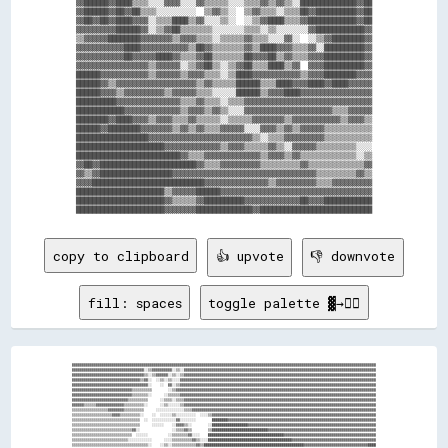
▓▓██████▓▓████▒▒▒▒░░░░▓▓▓▓░░░░▓▓▒▒▒▒▒▒░░░░▒▒▒▒▓▓▒▒▓▓▒▒░░██████████████▓▓██

▓▓██████▓▓██▓▓██▒▒▒▒░░░░░░░░░░  ▒▒▓▓▒▒░░  ▒▒▓▓▒▒▒▒░░▒▒▒▒██▓▓██████████▓▓██

▓▓██▓▓██▓▓████▓▓▓▓░░▒▒▒▒████▒▒▓▓░░░░▒▒░░  ░░▒▒▓▓████▒▒▒▒▓▓████████████▓▓██

▓▓▓▓▓▓▓▓▓▓██████▓▓░░▒▒▓▓██▒▒▒▒▒▒▒▒░░░░░░░░▒▒▒▒░░▒▒░░░░░░░░▓▓████████████▓▓

▒▒▓▓▓▓▓▓████████▓▓▓▓▓▓▓▓▒▒▓▓▓▓▒▒▒▒░░▒▒▒▒▒▒▓▓▒▒▒▒░░░░▓▓░░  ░░▒▒▓▓████████▓▓

▓▓▓▓▓▓▓▓▓▓▓▓████▓▓▓▓▓▓▓▓▓▓▓▓▒▒██▓▓▒▒▒▒▒▒▒▒▓▓▒▒████▓▓▓▓▒▒▒▒▓▓░░██████████▓▓

▓▓▓▓▓▓▓▓▓▓▓▓██▓▓▓▓▓▓████▓▓▒▒▒▒▓▓██▒▒▒▒▒▒▒▒██▓▓▓▓██▒▒▓▓▒▒▒▒▓▓▓▓██████████▓▓

▓▓▓▓▓▓▓▓▓▓▓▓▓▓▓▓▓▓▒▒▓▓▓▓▓▓░░▒▒▓▓██▒▒░░▒▒▓▓██▒▒▒▒████▒▒▓▓  ▓▓▓▓██████████▓▓

██████▓▓▓▓▓▓▓▓▓▓▓▓▒▒▓▓▓▓▓▓▒▒▓▓▓▓▒▒▒▒░░▒▒████▓▓▓▓▓▓▓▓▓▓▓▓▒▒▓▓▓▓████████▓▓▓▓

██████▓▓▒▒▓▓▓▓▓▓▓▓▓▓▓▓▓▓▓▓▓▓▓▓▒▒▓▓▒▒▒▒▒▒██████▒▒▒▒████▓▓▓▓████▓▓████▓▓▓▓▓▓

██████▓▓▓▓▒▒▓▓▓▓▓▓▓▓▓▓▒▒▓▓▓▓▓▓▒▒▒▒░░░░░░██████▒▒▓▓▓▓████▓▓▓▓▓▓▓▓▓▓▓▓▓▓▓▓▓▓

██████████▓▓▓▓▓▓▓▓▓▓▓▓▓▓▓▓▒▒▒▒▓▓▒▒▒▒░░▒▒▒▒▓▓▓▓▓▓▓▓▓▓▓▓▓▓▓▓▓▓▓▓▓▓▓▓▓▓▓▓▓▓▓▓

████████████▓▓▓▓▓▓▓▓▓▓▓▓▓▓▒▒▓▓▓▓▒▒▓▓▒▒░░░░▓▓▓▓▓▓▓▓▓▓▓▓▓▓▓▓▓▓▓▓▓▓▒▒▒▒▓▓▓▓▓▓

████████▓▓████▓▓▓▓▒▒▓▓▓▓▒▒▒▒▓▓▒▒▒▒▒▒░░▒▒▒▒▒▒▓▓▓▓▓▓▓▓▒▒▓▓▓▓▓▓▓▓▓▓▓▓▒▒▓▓▓▓▒▒

██████▓▓████████▓▓▓▓▓▓▓▓▒▒▓▓▒▒▓▓▒▒▒▒▓▓▓▓▓▓░░░░▓▓▓▓▒▒▓▓▒▒▓▓▓▓▓▓▒▒▒▒▒▒▒▒▒▒▒▒

██████████████████▓▓▓▓▓▓▓▓▓▓▓▓▓▓▓▓▓▓▓▓▓▓▓▓▓▓▒▒░░▒▒▒▒▓▓▓▓▓▓▓▓▓▓▒▒▒▒▒▒▒▒▒▒▒▒

██████████████████████▓▓▓▓▓▓▓▓▓▓▓▓▓▓▒▒▓▓▓▓▒▒▒▒▒▒▓▓▒▒░░▓▓▓▓▓▓▒▒▒▒▒▒▒▒▒▒░░░░

██████████████████████████▓▓▒▒▒▒▓▓▓▓▓▓▓▓▓▓▓▓▓▓▒▒▓▓▓▓▒▒▓▓▒▒▒▒▒▒▒▒▒▒▒▒▒▒░░▒▒

▓▓██▓▓████████████████████████▓▓▒▒▒▒▓▓▓▓▓▓▓▓▓▓▒▒▒▒▒▒▒▒▒▒▓▓▒▒▒▒▒▒▒▒▒▒▒▒▒▒▓▓

▓▓▒▒▓▓██████████████████▓▓▓▓▓▓▓▓▓▓▓▓▓▓▓▓▓▓▓▓▓▓▓▓▓▓▓▓▓▓▓▓▓▓▓▓▒▒▒▒▒▒▒▒▒▒▓▓▒▒

▓▓▓▓████████████████████████████▓▓▓▓▓▓▓▓▓▓▓▓▓▓▓▓▒▒▓▓▓▓▓▓▓▓▓▓▒▒▒▒▓▓▓▓▓▓▓▓▓▓

██████████████████████▒▒▓▓▓▓▓▓██████▓▓▓▓▓▓▓▓▓▓▓▓▓▓▓▓▓▓▓▓▓▓▓▓▓▓▓▓▓▓▓▓▓▓▓▓▓▓

██████████████████████▓▓▒▒▒▒▒▒▓▓██████████▓▓▓▓▓▓▓▓▓▓▓▓▓▓██▓▓▓▓████████████

copy to clipboard
👍 upvote
👎 downvote
fill: spaces
toggle palette ▓→✊🏽
▓▓▓▓▓▓▓▓▓▓▓▓▓▓▓▓▓▓▓▓▓▓▓▓▓▓▓▓▓▓▓▓▓▓▓▓▓▓▓▓▓▓▓▓▓▓▓▓▓▓▓▓▓▓▓▓▓▓▓▓▓▓▓▓▓▓▓▓▓▓▓▓▓▓▓▓▓▓▓▓▓▓▓▓▓▓▓▓▓▓▓▓▓▓▓▓▓▓▓▓▓▓▓▓▓▓▓▓▓▓▓▓▓▓▓▓▓▓▓▓▓▓▓▓▓▓▓▓▓▓▓▓▓▓▓▓▓▓▓▓▓▓▓▓▓▓▓▓▓▓▓▓

▓▓▓▓▓▓▓▓▓▓▓▓▓▓▓▓▓▓▓▓▓▓▓▓▓▓▓▓▓▓▓▓▓▓▓▓░░▒▒▓▓▓▓▓▓▓▓▓▓░░▒▒░░▓▓▓▓▓▓▓▓▓▓▓▓▓▓▓▓▓▓▓▓▓▓▓▓▓▓▓▓▓▓▓▓▓▓▓▓▓▓▓▓▓▓▓▓▓▓▓▓▓▓▓▓▓▓▓▓▓▓▓▓▓▓▓▓▓▓▓▓▓▓▓▓▓▓▓▓▓▓▓▓▓▓▓▓▓▓▓▓▓▓▓▓▓▓▓▓

▓▓▓▓▓▓▓▓▓▓▓▓▓▓▓▓▓▓▓▓▓▓▓▓▓▓▓▓▓▓▓▓▓▓▓▓▒▒░░▒▒▓▓▓▓▓▓░░▒▒░░▒▒▓▓▓▓▓▓▓▓▓▓▓▓▓▓▓▓▓▓▓▓▓▓▓▓▓▓▓▓▓▓▓▓▓▓▓▓▓▓▓▓▓▓▓▓▓▓▓▓▓▓▓▓▓▓▓▓▓▓▓▓▓▓▓▓▓▓▓▓▓▓▓▓▓▓▓▓▓▓▓▓▓▓▓▓▓▓▓▓▓▓▓▓▓▓▓▓

▓▓▓▓▓▓▓▓▓▓▓▓▓▓▓▓▓▓▓▓▓▓▓▓▓▓▓▓▓▓▓▓▓▓▒▒▓▓░░  ░░▒▒░░▒▒░░░░▓▓▓▓▓▓▓▓▓▓▓▓▓▓▓▓▓▓▓▓▓▓▓▓▓▓▓▓▓▓▓▓▓▓▓▓▓▓▓▓▓▓▓▓▓▓▓▓▓▓▓▓▓▓▓▓▓▓▓▓▓▓▓▓▓▓▓▓▓▓▓▓▓▓▓▓▓▓▓▓▓▓▓▓▓▓▓▓▓▓▓▓▓▓▓▓▓▓

▓▓▓▓▓▓▓▓▓▓▓▓▓▓▓▓▓▓▓▓▓▓▓▓▓▓▓▓▓▓▓▓▓▓▓▓▓▓░░    ░░  ▓▓░░▒▒▓▓▓▓▓▓▓▓▓▓▓▓▓▓▓▓▓▓▓▓▓▓▓▓▓▓▓▓▓▓▓▓▓▓▓▓▓▓▓▓▓▓▓▓▓▓▓▓▓▓▓▓▓▓▓▓▓▓▓▓▓▓▓▓▓▓▓▓▓▓▓▓▓▓▓▓▓▓▓▓▓▓▓▓▓▓▓▓▓▓▓▓▓▓▓▓▓▓

▓▓▓▓▓▓▓▓▓▓▓▓▓▓▓▓▓▓▓▓▓▓▓▓▓▓▓▓▓▓▒▒▒▒▒▒▒▒▒▒        ░░▒▒▓▓▓▓▓▓▓▓▓▓▓▓▓▓▓▓▓▓▓▓▓▓▓▓▓▓▓▓▓▓▓▓▓▓▓▓▓▓▓▓▓▓▓▓▓▓▓▓▓▓▓▓▓▓▓▓▓▓▓▓▓▓▓▓▓▓▓▓▓▓▓▓▓▓▓▓▓▓▓▓▓▓▓▓▓▓▓▓▓▓▓▓▓▓▓▓▓▓▓▓

▓▓▓▓▓▓▓▓▓▓▓▓▓▓▓▓▓▓▓▓▓▓▓▓▓▓▓▓▓▓▒▒▒▒▒▒▒▒░░      ░░▒▒▒▒▒▒▓▓▓▓▓▓▓▓▓▓▓▓▓▓▓▓▓▓▓▓▓▓▓▓▓▓▓▓▓▓▓▓▓▓▓▓▓▓▓▓▓▓▓▓▓▓▓▓▓▓▓▓▓▓▓▓▓▓▓▓▓▓▓▓▓▓▓▓▓▓▓▓▓▓▓▓▓▓▓▓▓▓▓▓▓▓▓▓▓▓▓▓▓▓▓▓▓▓

▓▓▓▓▓▓▓▓▓▓▓▓▓▓▓▓▓▓▓▓▓▓▓▓▓▓▓▓▒▒▒▒▒▒▒▒▒▒      ░░▒▒▒▒░░▒▒▒▒▓▓▓▓▓▓▓▓▓▓▓▓▓▓▓▓▓▓▓▓▓▓▓▓▓▓▓▓▓▓▓▓▓▓▓▓▓▓▓▓▓▓▓▓▓▓▓▓▓▓▓▓▓▓▓▓▓▓▓▓▓▓▓▓▓▓▓▓▓▓▓▓▓▓▓▓▓▓▓▓▓▓▓▓▓▓▓▓▓▓▓▓▓▓▓▓

▓▓▓▓▓▓▒▒▒▒▒▒▓▓▓▓▓▓▓▓▓▓▓▓▓▓▒▒▒▒▒▒▒▒▒▒░░      ░░▒▒░░░░░░▒▒▓▓▓▓▓▓▓▓▓▓▓▓▓▓▓▓▓▓▓▓▓▓▓▓▓▓▓▓▓▓▓▓▓▓▓▓▓▓▓▓▓▓▓▓▓▓▓▓▓▓▓▓▓▓▓▓▓▓▓▓▓▓▓▓▓▓▓▓▓▓▓▓▓▓▓▓▓▓▓▓▓▓▓▓▓▓▓▓▓▓▓▓▓▓▓▓

▒▒▒▒▒▒▒▒▒▒▒▒▒▒▒▒▒▒▓▓▓▓▓▓▓▓▒▒▒▒▒▒▒▒▒▒      ░░░░░░░░░░░░░░▒▒▒▒▓▓▓▓▓▓▓▓▓▓▓▓▓▓▓▓▓▓▓▓▓▓▓▓▓▓▓▓▓▓▓▓▓▓▓▓▓▓▓▓▓▓▓▓▓▓▓▓▓▓▓▓▓▓▓▓▓▓▓▓▓▓▓▓▓▓▓▓▓▓▓▓▓▓▓▓▓▓▓▓▓▓▓▓▓▓▓▓▓▓▓▓

▒▒▒▒▒▒▒▒▒▒▒▒▒▒▒▒▒▒▒▒▓▓▓▓▒▒▒▒▒▒▒▒▒▒░░    ░░  ░░░░░░▒▒░░░░░░░░░░  ░░░░▒▒▓▓▓▓▓▓▓▓▓▓▓▓▓▓▓▓▓▓▓▓▓▓▓▓▓▓▓▓▓▓▓▓▓▓▓▓▓▓▓▓▓▓▓▓▓▓▓▓▓▓▓▓▓▓▓▓▓▓▓▓▓▓▓▓▓▓▓▓▓▓▓▓▓▓▓▓▓▓▓▓▓▓

▒▒▒▒▒▒▒▒▒▒▒▒▒▒▒▒▒▒▒▒▒▒▒▒▒▒▒▒▒▒▒▒▒▒  ░░  ░░░░░░░░░░░░▓▓░░░░░░░░        ████████▓▓▓▓▓▓▓▓▓▓▓▓▓▓▓▓▓▓▓▓▓▓▓▓▓▓▓▓▓▓▓▓▓▓▓▓▓▓▓▓▓▓▓▓▓▓▓▓▓▓▓▓▓▓▓▓▓▓▓▓▓▓▓▓▓▓▓▓▓▓▓▓▓▓

▒▒▒▒▒▒▒▒▒▒▒▒▒▒▒▒▒▒▒▒▒▒▒▒▒▒▒▒▒▒▒▒▒▒      ░░░░░░    ░░▓▓▓▓▒▒░░        ░░██████████████████▓▓▓▓▓▓▓▓▓▓▓▓▓▓▓▓▓▓▓▓▓▓▓▓▓▓▓▓▓▓▓▓▓▓▓▓▓▓▓▓▓▓▓▓▓▓▓▓▓▓▓▓▓▓▓▓▓▓▓▓▓▓▓▓

▒▒▒▒▒▒▒▒▒▒▒▒▒▒▒▒▒▒▒▒▒▒▒▒▒▒▒▒▒▒▓▓░░                ░░▒▒▒▒▓▓▒▒        ▒▒████████████████████████████▓▓▓▓▓▓▓▓▓▓▓▓▓▓▓▓▓▓▓▓▓▓▓▓▓▓▓▓▓▓▓▓▓▓▓▓▓▓▓▓▓▓▓▓▓▓▓▓▓▓▓▓▓▓

▒▒▒▒▒▒▒▒▒▒▒▒▒▒▒▒▒▒▒▒▒▒▒▒▒▒▒▒▒▒  ░░░░░░          ░░▒▒▒▒▒▒▒▒▓▓░░░░    ██████████████████████████████████████▓▓▓▓▓▓▓▓▓▓▓▓▓▓▓▓▓▓▓▓▓▓▓▓▓▓▓▓▓▓▓▓▓▓▓▓▓▓▓▓▓▓▓▓▓▓

▒▒▒▒▒▒▒▒▒▒▒▒▒▒▒▒▒▒▒▒▒▒▒▒▒▒▒▒░░░░░░░░░░░░      ░░░░▒▒▒▒▒▒▒▒▒▒▓▓▒▒░░░░██████████████████████████████████████████▓▓▓▓▓▓▓▓▓▓▓▓▓▓▓▓▓▓▓▓▓▓▓▓▓▓▓▓▓▓▓▓▓▓▓▓▓▓▓▓▓▓

▒▒▒▒▒▒▒▒▒▒▒▒▒▒▒▒▒▒▒▒▒▒▒▒▒▒▒▒▒▒▒▒▒▒▒▒▒▒░░    ░░▒▒░░▒▒▒▒▒▒▒▒▒▒▒▒▓▓▒▒██████████████████████████████████████████████████▓▓▓▓▓▓▓▓▓▓▓▓▓▓▓▓▓▓▓▓▓▓▓▓▓▓▓▓▓▓▓▓████
