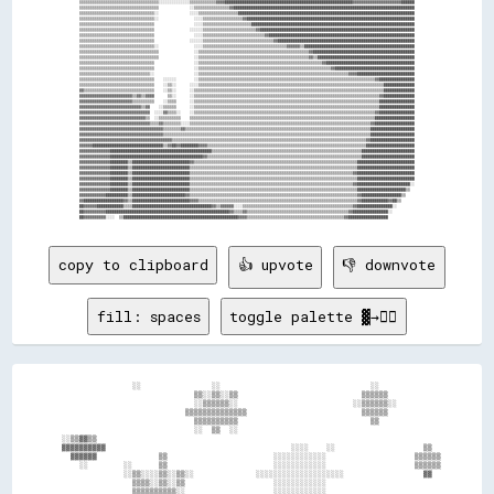
▒▒▒▒▒▒▒▒▒▒▒▒▒▒▒▒▒▒▒▒▒▒▒▒▒▒▒▒▒▒▒▒▒▒▒▒░░░░░░░░░░░░░░▒▒▒▒▒▒▒▒▒▒▒▒▓▓▓▓██████████████████████████████████████████████████████████▓▓▓▓▓▓▓▓▓▓▓▓▓▓▓▓▓▓▓▓▓▓██████

▒▒▒▒▒▒▒▒▒▒▒▒▒▒▒▒▒▒▒▒▒▒▒▒▒▒▒▒▒▒▒▒▒▒▒▒              ░░▒▒▒▒▒▒▒▒▒▒▒▒▒▒▒▒▓▓██████████████████████████████████████████████████████████████████████████████████

▒▒▒▒▒▒▒▒▒▒▒▒▒▒▒▒▒▒▒▒▒▒▒▒▒▒▒▒▒▒▒▒▒▒░░              ░░░░▒▒▒▒▒▒▒▒▒▒▒▒▒▒▒▒▒▒████████████████████████████████████████████████████████████████████████████████

▒▒▒▒▒▒▒▒▒▒▒▒▒▒▒▒▒▒▒▒▒▒▒▒▒▒▒▒▒▒▒▒▒▒░░                ░░░░▒▒▒▒▒▒▒▒▒▒▒▒▒▒▒▒▒▒▓▓████████████████████████████████████████████████████████████████████████████

▒▒▒▒▒▒▒▒▒▒▒▒▒▒▒▒▒▒▒▒▒▒▒▒▒▒▒▒▒▒▒▒▒▒                  ░░░░▒▒▒▒▒▒▒▒▒▒▒▒▒▒▒▒▒▒▒▒▒▒██████████████████████████████████████████████████████████████████████████

▒▒▒▒▒▒▒▒▒▒▒▒▒▒▒▒▒▒▒▒▒▒▒▒▒▒▒▒▒▒▒▒▒▒                ░░░░░░▒▒▒▒▒▒▒▒▒▒▒▒▒▒▒▒▒▒▒▒▒▒▒▒▓▓██████████████████████████████████████████████████████████████████████

▒▒▒▒▒▒▒▒▒▒▒▒▒▒▒▒▒▒▒▒▒▒▒▒▒▒▒▒▒▒▒▒▒▒                  ░░░░▒▒▒▒▒▒▒▒▒▒▒▒▒▒▒▒▒▒▒▒▒▒▒▒▒▒▒▒▓▓██████████████████████████████████████████████████████████████████

▒▒▒▒▒▒▒▒▒▒▒▒▒▒▒▒▒▒▒▒▒▒▒▒▒▒▒▒▒▒▒▒▒▒                ░░░░░░▒▒▒▒▒▒▒▒▒▒▒▒▒▒▒▒▒▒▒▒▒▒▒▒▒▒▒▒▒▒▒▒▓▓██████████████████████████████████████████████████████████████

▒▒▒▒▒▒▒▒▒▒▒▒▒▒▒▒▒▒▒▒▒▒▒▒▒▒▒▒▒▒▒▒▒▒░░                ░░░░▒▒▒▒▒▒▒▒▒▒▒▒▒▒▒▒▒▒▒▒▒▒▒▒▒▒▒▒▒▒▒▒▒▒▒▒▒▒▓▓▓▓▓▓▒▒██████████████████████████████████████████████████

▒▒▒▒▒▒▒▒▒▒▒▒▒▒▒▒▒▒▒▒▒▒▒▒▒▒▒▒▒▒▒▒▒▒▒▒                ░░▒▒▒▒▒▒▒▒▒▒▒▒▒▒▒▒▒▒▒▒▒▒▒▒▒▒▒▒▒▒▒▒▒▒▒▒▒▒▒▒▒▒▒▒▒▒▒▒▒▒▓▓██████████████████████████████████████████████

▒▒▒▒▒▒▒▒▒▒▒▒▒▒▒▒▒▒▒▒▒▒▒▒▒▒▒▒▒▒▒▒▒▒▒▒                ░░▒▒▒▒▒▒▒▒▒▒▒▒▒▒▒▒▒▒▒▒▒▒▒▒▒▒▒▒▒▒▒▒▒▒▒▒▒▒▒▒▒▒▒▒▒▒▒▒▒▒▓▓▒▒████████████████████████████████████████████

▒▒▒▒▒▒▒▒▒▒▒▒▒▒▒▒▒▒▒▒▒▒▒▒▒▒▒▒▒▒▒▒▒▒                  ░░▒▒▒▒▒▒▒▒▒▒▒▒▒▒▒▒▒▒▒▒▒▒▒▒▒▒▒▒▒▒▒▒▒▒▒▒▒▒▒▒▒▒▒▒▒▒▒▒▒▒▒▒▒▒▒▒▓▓████████████████████████████████████████

▒▒▒▒▒▒▒▒▒▒▒▒▒▒▒▒▒▒▒▒▒▒▒▒▒▒▒▒▒▒▒▒▒▒                  ░░▒▒▒▒▒▒▒▒▒▒▒▒▒▒▒▒▒▒▒▒▒▒▒▒▒▒▒▒▒▒▒▒▒▒▒▒▒▒▒▒▒▒▒▒▒▒▒▒▒▒▒▒▒▒▒▒▒▒▒▒▓▓████████████████████████████████████

▒▒▒▒▒▒▒▒▒▒▒▒▒▒▒▒▒▒▒▒▒▒▒▒▒▒▒▒▒▒▒▒░░                  ░░▒▒▒▒▒▒▒▒▒▒▒▒▒▒▒▒▒▒▒▒▒▒▒▒▒▒▒▒▒▒▒▒▒▒▒▒▒▒▒▒▒▒▒▒▒▒▒▒▒▒▒▒▒▒▒▒▒▒▒▒▒▒▒▒▒▒▒▒▓▓▓▓██████████████████████████

▒▒▒▒▒▒▒▒▒▒▒▒▒▒▒▒▒▒▒▒▒▒▒▒▒▒▒▒▒▒▒▒▒▒    ░░░░░░        ░░▒▒▒▒▒▒▒▒▒▒▒▒▒▒▒▒▒▒▒▒▒▒▒▒▒▒▒▒▒▒▒▒▒▒▒▒▒▒▒▒▒▒▒▒▒▒▒▒▒▒▒▒▒▒▒▒▒▒▒▒▒▒▒▒▒▒▒▒▒▒▒▒▒▒▒▒▒▒▒▒▓▓████████████████

▒▒▒▒▒▒▒▒▒▒▒▒▒▒▒▒▒▒▒▒▒▒▒▒▒▒▒▒▒▒▒▒▒▒    ░░▒▒░░      ░░░░▒▒▒▒▒▒▒▒▒▒▒▒▒▒▒▒▒▒▒▒▒▒▒▒▒▒▒▒▒▒▒▒▒▒▒▒▒▒▒▒▒▒▒▒▒▒▒▒▒▒▒▒▒▒▒▒▒▒▒▒▒▒▒▒▒▒▒▒▒▒▒▒▒▒▒▒▒▒▒▒▒▒▒▒██████████████

▓▓▒▒▒▒▒▒▒▒▒▒▒▒▒▒▒▒▒▒▒▒▒▒▒▒▒▒▒▒▒▒▒▒    ░░▒▒░░      ░░▒▒▒▒▒▒▒▒▒▒▒▒▒▒▒▒▒▒▒▒▒▒▒▒▒▒▒▒▒▒▒▒▒▒▒▒▒▒▒▒▒▒▒▒▒▒▒▒▒▒▒▒▒▒▒▒▒▒▒▒▒▒▒▒▒▒▒▒▒▒▒▒▒▒▒▒▒▒▒▒▒▒▒▒▒▒██████████████

▓▓▓▓▓▓▓▓▓▓▓▓▓▓▓▓▓▓▓▓▓▓▓▓▒▒▓▓▒▒▓▓▓▓      ▒▒░░      ░░▒▒▒▒▒▒▒▒▒▒▒▒▒▒▒▒▒▒▒▒▒▒▒▒▒▒▒▒▒▒▒▒▒▒▒▒▒▒▒▒▒▒▒▒▒▒▒▒▒▒▒▒▒▒▒▒▒▒▒▒▒▒▒▒▒▒▒▒▒▒▒▒▒▒▒▒▒▒▒▒▒▒▒▒▓▓██████████████

▓▓▓▓▓▓▓▓▓▓▓▓▓▓▓▓▓▓▓▓▓▓▓▓▒▒▒▒▒▒▒▒▒▒    ░░▒▒▒▒      ░░▒▒▒▒▒▒▒▒▒▒▒▒▒▒▒▒▒▒▒▒▒▒▒▒▒▒▒▒▒▒▒▒▒▒▒▒▒▒▒▒▒▒▒▒▒▒▒▒▒▒▒▒▒▒▒▒▒▒▒▒▒▒▒▒▒▒▒▒▒▒▒▒▒▒▒▒▒▒▒▒▒▒▒▒████████████████

▓▓▓▓▓▓▓▓▓▓▓▓▓▓▓▓▓▓▓▓▓▓▓▓▓▓▓▓▒▒▓▓    ░░▒▒▒▒▒▒      ░░▒▒▒▒▒▒▒▒▒▒▒▒▒▒▒▒▒▒▒▒▒▒▒▒▒▒▒▒▒▒▒▒▒▒▒▒▒▒▒▒▒▒▒▒▒▒▒▒▒▒▒▒▒▒▒▒▒▒▒▒▒▒▒▒▒▒▒▒▒▒▒▒▒▒▒▒▒▒▒▒▒▒▒▒████████████████

▓▓▓▓▓▓▓▓▓▓▓▓▓▓▓▓▓▓▓▓▓▓▓▓▓▓▓▓▓▓▓▓  ░░░░▓▓▒▒▒▒░░    ░░▒▒▒▒▒▒▒▒▒▒▒▒▒▒▒▒▒▒▒▒▒▒▒▒▒▒▒▒▒▒▒▒▒▒▒▒▒▒▒▒▒▒▒▒▒▒▒▒▒▒▒▒▒▒▒▒▒▒▒▒▒▒▒▒▒▒▒▒▒▒▒▒▒▒▒▒▒▒▒▒▒▒▓▓████████████████

▓▓▓▓▓▓▓▓▓▓▓▓▓▓▓▓▓▓▓▓▓▓▓▓▓▓▓▓▓▓▒▒  ░░▒▒▒▒▒▒▒▒▒▒    ▒▒▒▒▒▒▒▒▒▒▒▒▒▒▒▒▒▒▒▒▒▒▒▒▒▒▒▒▒▒▒▒▒▒▒▒▒▒▒▒▒▒▒▒▒▒▒▒▒▒▒▒▒▒▒▒▒▒▒▒▒▒▒▒▒▒▒▒▒▒▒▒▒▒▒▒▒▒▒▒▒▒▒▒██████████████████

▓▓▓▓▓▓▓▓▓▓▓▓▓▓▓▓▓▓▓▓▓▓▓▓▓▓▓▓▓▓▓▓▒▒▒▒▓▓▒▒▒▒▒▒▒▒░░░░▒▒▒▒▒▒▒▒▒▒▒▒▒▒▒▒▒▒▒▒▒▒▒▒▒▒▒▒▒▒▒▒▒▒▒▒▒▒▒▒▒▒▒▒▒▒▒▒▒▒▒▒▒▒▒▒▒▒▒▒▒▒▒▒▒▒▒▒▒▒▒▒▒▒▒▒▒▒▒▒▒▒▓▓██████████████████

▓▓▓▓▓▓▓▓▓▓▓▓▓▓▓▓▓▓▓▓▓▓▓▓▓▓▓▓▓▓▓▓▓▓▓▓▓▓▒▒▒▒▒▒▒▒▓▓▒▒▒▒▒▒▒▒▒▒▒▒▒▒▒▒▒▒▒▒▒▒▒▒▒▒▒▒▒▒▒▒▒▒▒▒▒▒▒▒▒▒▒▒▒▒▒▒▒▒▒▒▒▒▒▒▒▒▒▒▒▒▒▒▒▒▒▒▒▒▒▒▒▒▒▒▒▒▒▒▒▒▒▒████████████████████

▓▓▓▓▓▓▓▓▓▓▓▓▓▓▓▓▓▓▓▓▓▓▓▓▓▓▓▓▓▓▓▓▓▓▓▓▓▓▒▒▒▒▒▒▒▒▒▒▒▒▒▒▒▒▒▒▒▒▒▒▒▒▒▒▒▒▒▒▒▒▒▒▒▒▒▒▒▒▒▒▒▒▒▒▒▒▒▒▒▒▒▒▒▒▒▒▒▒▒▒▒▒▒▒▒▒▒▒▒▒▒▒▒▒▒▒▒▒▒▒▒▒▒▒▒▒▒▒▒▒▒▒████████████████████

▓▓▓▓▓▓▓▓▓▓▓▓▓▓▓▓▓▓▓▓▓▓▓▓▓▓▓▓▓▓▓▓▓▓▓▓▓▓▓▓▓▓▒▒▒▒▒▒▒▒▒▒▒▒▒▒▒▒▒▒▒▒▒▒▒▒▒▒▒▒▒▒▒▒▒▒▒▒▒▒▒▒▒▒▒▒▒▒▒▒▒▒▒▒▒▒▒▒▒▒▒▒▒▒▒▒▒▒▒▒▒▒▒▒▒▒▒▒▒▒▒▒▒▒▒▒▒▒▒▒▓▓████████████████████

▓▓▓▓▓▓████████████████████████████████▒▒▓▓██▓▓████████▓▓▓▓▒▒▒▒▒▒▒▒▒▒▒▒▒▒▒▒▒▒▒▒▒▒▒▒▒▒▒▒▒▒▒▒▒▒▒▒▒▒▒▒▒▒▒▒▒▒▒▒▒▒▒▒▒▒▒▒▒▒▒▒▒▒▒▒▒▒▒▒▒▒▒▒██████████████████████

▓▓▓▓▓▓▓▓▓▓▓▓▓▓██████████████████████████████████████████████▒▒▒▒▒▒▒▒▒▒▒▒▒▒▒▒▒▒▒▒▒▒▒▒▒▒▒▒▒▒▒▒▒▒▒▒▒▒▒▒▒▒▒▒▒▒▒▒▒▒▒▒▒▒▒▒▒▒▒▒▒▒▒▒▒▒▒▒████████████████████████

▓▓▓▓▓▓▓▓▓▓▓▓▓▓██████████████████████████████████████████▓▓▒▒▒▒▒▒▒▒▒▒▒▒▒▒▒▒▒▒▒▒▒▒▒▒▒▒▒▒▒▒▒▒▒▒▒▒▒▒▒▒▒▒▒▒▒▒▒▒▒▒▒▒▒▒▒▒▒▒▒▒▒▒▒▒▒▒▒▒▒▒████████████████████████

▓▓▓▓▓▓▓▓▓▓▓▓▓▓████████▒▒██████████████████████████▓▓▒▒▒▒▒▒▒▒▒▒▒▒▒▒▒▒▒▒▒▒▒▒▒▒▒▒▒▒▒▒▒▒▒▒▒▒▒▒▒▒▒▒▒▒▒▒▒▒▒▒▒▒▒▒▒▒▒▒▒▒▒▒▒▒▒▒▒▒▒▒▒▒▒▒██████████████████████████

▓▓▓▓▓▓▓▓▓▓▓▓▓▓████████▒▒██████████████████████████▒▒▒▒▒▒▒▒▒▒▒▒▒▒▒▒▒▒▒▒▒▒▒▒▒▒▒▒▒▒▒▒▒▒▒▒▒▒▒▒▒▒▒▒▒▒▒▒▒▒▒▒▒▒▒▒▒▒▒▒▒▒▒▒▒▒▒▒▒▒▒▒▒▒▒▒██████████████████████████

▓▓▓▓▓▓▓▓▓▓▓▓▓▓████████▒▒██████████████████████████▒▒▒▒▒▒▒▒▒▒▒▒▒▒▒▒▒▒▒▒▒▒▒▒▒▒▒▒▒▒▒▒▒▒▒▒▒▒▒▒▒▒▒▒▒▒▒▒▒▒▒▒▒▒▒▒▒▒▒▒▒▒▒▒▒▒▒▒▒▒▒▒▒▒▓▓██████████████████████████

▓▓▓▓▓▓▓▓▓▓▓▓▓▓████████▒▒██████████████████████████▒▒▒▒▒▒▒▒▒▒▒▒▒▒▒▒▒▒▒▒▒▒▒▒▒▒▒▒▒▒▒▒▒▒▒▒▒▒▒▒▒▒▒▒▒▒▒▒▒▒▒▒▒▒▒▒▒▒▒▒▒▒▒▒▒▒▒▒▒▒▒▒▒▒▒▒██████████████████████████

▓▓▓▓▓▓▓▓▓▓▓▓▓▓████████▒▒██████████████████████████▒▒▒▒▒▒▒▒▒▒▒▒▒▒▒▒▒▒▒▒▒▒▒▒▒▒▒▒▒▒▒▒▒▒▒▒▒▒▒▒▒▒▒▒▒▒▒▒▒▒▒▒▒▒▒▒▒▒▒▒▒▒▒▒▒▒▒▒▒▒▒▒▒▒▓▓████████████████████████░░

▓▓▓▓▓▓▓▓▓▓▓▓▓▓████████▒▒██████████████████████████▒▒▒▒▒▒▒▒▒▒▒▒▒▒▒▒▒▒▒▒▒▒▒▒▒▒▒▒▒▒▒▒▒▒▒▒▒▒▒▒▒▒▒▒▒▒▒▒▒▒▒▒▒▒▒▒▒▒▒▒▒▒▒▒▒▒▒▒▒▒▒▒▒▒▒▒██████████████████████▒▒  

▓▓▓▓▓▓▓▓▓▓▓▓██████████▒▒████████████████████████▓▓▒▒▒▒▒▒▒▒▒▒▒▒▒▒▒▒▒▒▒▒▒▒▒▒▒▒▒▒▒▒▒▒▒▒▒▒▒▒▒▒▒▒▒▒▒▒▒▒▒▒▒▒▒▒▒▒▒▒▒▒▒▒▒▒▒▒▒▒▒▒▒▒▒▒▒▒▓▓██████████████████▒▒    

▓▓██████████████████▓▓▒▒██████████████████████████▓▓▓▓▒▒▒▒▒▒▒▒▒▒▒▒▒▒▒▒▒▒▒▒▒▒▒▒▒▒▒▒▒▒▒▒▒▒▒▒▒▒▒▒▒▒▒▒▒▒▒▒▒▒▒▒▒▒▒▒▒▒▒▒▒▒▒▒▒▒▒▒▒▒▒▒▓▓████████████▓▓██▒▒      

██▓▓▓▓▓▓████████████▒▒▒▒████████████████████████████████████▓▓▒▒▓▓▓▓▓▓░░░░▒▒▒▒▒▒▒▒▒▒▒▒▒▒▒▒▒▒▒▒▒▒▒▒▒▒▒▒▒▒▒▒▒▒▒▒▒▒▒▒▒▒▒▒▒▒▒▒▒▒▓▓████████████████░░        

██▓▓▓▓▓▓▓▓▓▓████████████████████████████████████████████████████████▓▓▒▒▒▒▓▓▒▒▒▒▒▒▒▒▒▒▒▒▒▒▒▒▒▒▒▒▒▒▒▒▒▒▒▒▒▒▒▒▒▒▒▒▒▒▒▒▒▒▒▒▒▒▓▓████████████████░░          

copy to clipboard
👍 upvote
👎 downvote
fill: spaces
toggle palette ▓→✊🏽
                  ░░                ░░                                  ░░              

                                ▒▒░░▒▒░░▒▒                            ▒▒▒▒▒▒            

                                ░░▒▒▒▒▒▒░░                          ░░▒▒▒▒▒▒░░          

                              ▒▒▒▒▒▒▒▒▒▒▒▒▒▒                          ▒▒▒▒▒▒            

                                ▒▒▒▒▒▒▒▒▒▒                              ▒▒              

                                ░░  ▒▒  ░░                                              

  ░░▒▒▓▓▒▒                                                                              

  ▓▓▓▓▓▓▓▓▓▓                                          ░░░░    ░░                    ▒▒  

    ▓▓▓▓▓▓              ▒▒                        ░░░░░░░░░░░░                    ▒▒▒▒▒▒

      ░░        ░░      ▒▒                        ░░░░░░░░░░░░                    ▒▒▒▒▒▒

                ░░▒▒░░░░▒▒░░▒▒░░              ░░░░░░░░░░░░░░░░░░░░                  ▓▓  

                  ▒▒▒▒░░▒▒░░▒▒                    ░░░░░░░░░░░░                          

                  ▒▒▒▒▒▒▒▒▒▒░░                    ░░░░░░░░░░░░                          
