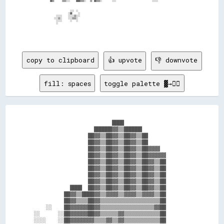
copy to clipboard
👍 upvote
👎 downvote
fill: spaces
toggle palette ▓→✊🏽
                          ████                      

                    ██████▓▓▒▒██████                

                  ██▓▓▒▒██▓▓▒▒██▓▓▒▒██              

                  ██▓▓▒▒██▓▓▒▒██▓▓▒▒██              

                  ██▓▓▒▒██▓▓▒▒██▓▓▒▒██▓▓▓▓          

                  ██▓▓▒▒██▓▓▒▒██▓▓▒▒██▓▓▓▓▓▓        

                  ██▓▓▒▒██▓▓▒▒██▓▓▒▒██▓▓▒▒██        

                  ██▓▓▒▒██▓▓▒▒██▓▓▒▒██▓▓▒▒██        

                  ██▓▓▒▒██▓▓▒▒██▓▓▒▒██▓▓▒▒██        

                  ██▓▓▒▒██▓▓▒▒██▓▓▒▒██▓▓▒▒██        

            ████  ██▓▓▒▒██▓▓▒▒██▓▓▒▒██▓▓▒▒██        

          ██▓▓▒▒████▓▓▒▒▓▓▓▓▒▒▓▓▓▓▒▒▓▓▓▓▒▒██        

          ██▓▓▒▒▒▒██▓▓▒▒▒▒▒▒▒▒▒▒▒▒▒▒▒▒▒▒▒▒██        

    ░░    ██▓▓▓▓▓▓██▓▓▒▒▒▒▒▒▒▒▒▒▒▒▒▒▒▒▒▒▓▓██        

░░      ░░██▓▓▓▓▓▓██▓▓▒▒▒▒▒▒▓▓▒▒▒▒▒▒▒▒▒▒▒▒██        

░░░░    ░░██▓▓▓▓▓▓▓▓▒▒▒▒▓▓▒▒▓▓▒▒▒▒▒▒▒▒▒▒▒▒██        
