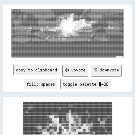
██████████████▓▓▓▓▓▓▓▓▓▓▓▓▓▓▓▓▓▓▓▓▓▓▓▓▓▓▓▓▓▓▓▓▓▓▓▓▓▓▓▓▓▓▓▓▓▓▓▓▓▓▓▓██████████████████████████████████████████████████████▓▓▓▓▓▓▓▓████▓▓▓▓▓▓▓▓▓▓▓▓▓▓▓▓▓▓▓▓▓▓▓▓▓▓▓▓▓▓██▓▓▓▓▓▓▓▓▓▓▓▓▓▓▓▓▓▓▓▓▓▓

████████████████▓▓▓▓▓▓▓▓▓▓▓▓▓▓▓▓▓▓▓▓▓▓▓▓▓▓▓▓▓▓▓▓▓▓▓▓▓▓▓▓▓▓▓▓▓▓▓▓▓▓▓▓████████████████████████████████████████████████████▓▓▓▓▓▓██████▓▓▓▓▓▓▓▓▓▓▓▓▓▓▓▓▓▓▓▓▓▓▓▓▓▓▓▓██▓▓▓▓▓▓▓▓▓▓▓▓▓▓▓▓▓▓▓▓▓▓▓▓

██████████████████████▓▓▓▓▓▓▓▓▓▓▓▓▓▓▓▓▓▓▓▓▓▓▓▓▓▓▓▓▓▓▓▓▓▓▓▓▓▓▓▓▓▓▓▓▓▓▓▓████████████████████████████████████████████████▓▓▓▓▓▓██████▓▓▓▓▓▓▓▓▓▓▓▓▓▓▓▓▓▓▓▓▓▓▓▓▓▓▓▓██▓▓▓▓▓▓▓▓▓▓▓▓▓▓▓▓▓▓▓▓▓▓▓▓▓▓

████████████████▓▓██▓▓▓▓▓▓██▓▓▓▓▓▓▓▓▓▓▓▓▓▓▓▓▓▓▓▓▓▓▓▓▓▓▓▓▓▓▓▓▓▓▓▓▓▓▓▓▓▓██████████████████▓▓▓▓▓▓▓▓▓▓▓▓▒▒▒▒▓▓▓▓██████████▓▓▓▓████▓▓▓▓▓▓▓▓▓▓▓▓▓▓▓▓▓▓▓▓▓▓▓▓▓▓▓▓▓▓▓▓▓▓▓▓▓▓▓▓▓▓▓▓▓▓▓▓▓▓▓▓████████

██▓▓████████████████▓▓██▓▓██████████▓▓▓▓▓▓▓▓▓▓▓▓▓▓▓▓██▓▓▓▓▓▓▓▓▓▓▓▓▓▓▓▓▓▓████████████▓▓▓▓▓▓▓▓▓▓▓▓▓▓░░░░▒▒████████████▓▓▓▓████▓▓▓▓▓▓▓▓▓▓▓▓▓▓▓▓▓▓▓▓▓▓▓▓▓▓▓▓████▓▓▓▓▓▓▓▓▓▓▓▓▓▓████████████████

████████████▓▓▓▓████▓▓▓▓▓▓████████████▓▓▓▓▓▓▓▓▓▓▓▓▓▓▓▓▓▓▓▓▓▓▓▓▓▓▓▓▓▓▓▓▓▓████████▓▓▓▓▓▓▓▓▓▓▓▓▒▒▓▓▒▒░░░░▒▒▓▓▓▓▓▓████▓▓▓▓██████████▓▓▓▓▓▓▓▓▓▓▓▓▓▓▓▓▓▓▓▓▓▓████████████████████████▓▓██████████

██▓▓████████▓▓▓▓████▓▓▓▓▓▓██████████████▓▓▓▓▓▓▓▓▓▓▓▓▓▓▓▓▓▓▓▓▓▓▓▓▓▓▓▓██▓▓████▓▓▒▒▒▒▒▒▒▒▒▒▓▓▓▓▒▒▒▒░░░░░░▓▓▓▓▓▓▓▓▓▓▓▓▒▒▓▓██▓▓████████▓▓▓▓▓▓▓▓▓▓▓▓▓▓▓▓▓▓▓▓████████████████████████████████████

██▓▓▓▓████▓▓▓▓▓▓████▓▓▓▓██████████████▓▓▓▓██▓▓▓▓▓▓▓▓▓▓▓▓▓▓▓▓▓▓▓▓▓▓████████▓▓▓▓▓▓▓▓▒▒▒▒▒▒▓▓▓▓░░░░░░  ░░▒▒▓▓▓▓▓▓▓▓▓▓▓▓██▓▓▓▓████████▓▓▓▓▓▓▓▓▓▓▓▓▓▓▓▓▓▓▓▓████████████████████████████████████

██▓▓▓▓▓▓▓▓▓▓▓▓▓▓████▓▓██▓▓████████████████████▓▓▓▓▓▓▓▓▓▓▓▓████████████████▓▓▓▓▒▒▓▓▓▓▒▒░░░░▒▒░░░░░░  ░░▒▒▓▓▓▓▓▓▓▓▓▓░░▒▒░░░░▓▓▓▓██████▓▓▓▓▓▓▓▓▓▓▓▓████▓▓████████████▓▓▓▓████████████████████

██▓▓▓▓▓▓▓▓██▓▓▓▓▓▓██▓▓██▓▓██████████████████▓▓▓▓▓▓▓▓▓▓▓▓▓▓██▓▓████████████▓▓▓▓▒▒▓▓▒▒░░░░░░░░░░░░    ░░▒▒▓▓▓▓▒▒▓▓░░░░░░  ░░▓▓▓▓▓▓████▓▓▓▓▓▓▓▓▓▓▓▓▓▓██▓▓████████████████████████▓▓██████████

████▓▓▓▓▓▓▓▓▓▓▓▓████████████████████████████▓▓▓▓▓▓▓▓▓▓▓▓▓▓▓▓▓▓▓▓▓▓▓▓▓▓▓▓▓▓▓▓▓▓▓▓▓▓░░░░░░            ░░░░░░    ░░░░░░░░  ░░▒▒▒▒▓▓▒▒▒▒░░░░▒▒▒▒▓▓▓▓██████████████▓▓▓▓▓▓▓▓▓▓██████████████████

████▓▓▓▓▓▓▓▓██▓▓████████████████████████████▓▓▓▓▓▓▓▓▓▓▓▓▓▓▓▓▓▓▓▓▓▓▓▓▓▓▓▓▓▓▓▓▓▓▓▓▒▒░░░░                    ░░░░░░░░░░░░    ░░▒▒▒▒▒▒▒▒▒▒▓▓▓▓▓▓▓▓██████████████████▓▓▓▓▓▓▓▓▓▓▓▓▓▓▓▓▓▓████████

████▓▓▓▓▓▓▓▓▓▓██████████████████████████████▓▓▓▓▓▓▓▓▓▓▓▓▓▓▓▓▓▓▓▓▓▓▓▓▓▓▓▓▓▓▓▓▒▒▒▒░░░░  ░░                    ░░░░░░░░░░░░░░░░░░░░░░░░▒▒▓▓▓▓████████████████▓▓████▓▓▓▓▓▓▓▓▓▓▓▓▓▓▓▓▓▓▓▓▓▓████

██████▓▓▓▓▓▓▓▓▓▓▓▓▓▓██████████▓▓▓▓▓▓██▓▓████▓▓▓▓▓▓▓▓▓▓▓▓▓▓▓▓▓▓▓▓▓▓▓▓▓▓▓▓▓▓▓▓▓▓▒▒░░                        ░░░░░░░░░░  ░░░░░░▒▒░░░░░░▓▓██████████████████████████▓▓▓▓▓▓▓▓▓▓▓▓▓▓▓▓▓▓▓▓▓▓▓▓██

██████▓▓▓▓▓▓▓▓▓▓▓▓▓▓▓▓▓▓██▓▓▓▓▓▓▓▓██▓▓▓▓▓▓▓▓▓▓▓▓▓▓▓▓▓▓▓▓▓▓▒▒▓▓▓▓▓▓▓▓▓▓▓▓▓▓▒▒▒▒▒▒░░░░░░                  ░░░░░░░░░░░░░░░░▒▒░░▒▒▒▒▒▒▒▒▒▒▓▓██████████▓▓████████████▒▒▒▒▓▓▓▓▓▓▓▓▓▓▓▓▓▓████████

██▓▓▓▓▓▓▓▓▓▓▓▓▓▓▓▓▓▓▓▓▒▒▓▓▓▓▒▒▒▒▒▒██▓▓▓▓▓▓▓▓▓▓▓▓▒▒▒▒▓▓▓▓▓▓▒▒▒▒▓▓▓▓▓▓▒▒▒▒░░░░░░  ░░░░░░                  ░░░░░░░░░░░░▒▒▓▓▓▓▓▓▓▓▓▓▓▓▓▓▓▓██████████▓▓████████▓▓▓▓▓▓▒▒▒▒▒▒▒▒▒▒▓▓▓▓▓▓▓▓▓▓██████

████▓▓▓▓▓▓▓▓▓▓▓▓▓▓▓▓▓▓▓▓▓▓▓▓▓▓▓▓▓▓████▓▓▓▓▓▓▓▓▓▓▒▒▒▒▒▒▒▒▒▒▓▓▒▒▒▒░░░░▒▒░░▒▒▒▒░░▒▒▒▒░░░░              ░░░░░░░░░░░░▒▒▒▒▓▓▓▓▓▓▓▓▓▓▓▓▓▓▓▓▓▓▓▓▓▓▓▓▓▓██████████████▓▓▓▓▓▓▓▓▓▓▓▓▓▓▓▓▓▓▓▓▓▓▓▓▓▓████

▓▓▓▓▓▓▓▓▓▓▓▓▓▓▒▒▓▓▒▒▓▓▒▒▓▓▓▓▒▒▒▒▓▓████████████▓▓▒▒░░▓▓▒▒▓▓▒▒▒▒░░▒▒░░░░░░░░▒▒▒▒▒▒▒▒▒▒░░░░░░          ░░░░░░░░▒▒▒▒▒▒▒▒▒▒▒▒▓▓▒▒▓▓▒▒▒▒▒▒▒▒▒▒▓▓▓▓▓▓██████████████▓▓▓▓▓▓▓▓▓▓▓▓▓▓▓▓▓▓▓▓▓▓▓▓██████

██▓▓██▓▓▓▓▓▓▓▓▓▓▓▓▓▓▓▓▓▓▓▓▒▒▓▓▓▓████████▓▓▓▓▓▓▓▓▓▓▒▒▓▓▓▓▓▓▓▓▓▓▓▓▓▓▓▓▓▓▒▒▒▒▓▓▒▒▓▓▒▒▒▒░░░░  ░░░░░░    ░░░░▒▒▒▒▒▒▒▒▒▒▒▒▒▒▓▓▒▒▒▒▒▒▒▒▒▒▒▒▒▒▓▓▓▓▓▓████████████████▓▓▓▓▓▓▓▓▓▓▓▓▓▓▓▓▓▓▓▓▓▓▓▓██████

████████▓▓▓▓▓▓▓▓▓▓▓▓▓▓▓▓▓▓▓▓▓▓▓▓██████▓▓▓▓▓▓▓▓▓▓▓▓▓▓████████████████████████▓▓▓▓▓▓▒▒▒▒░░░░░░░░░░░░░░░░░░░░▒▒▓▓▓▓████████████▓▓██▓▓██▓▓██▓▓████████████████████▓▓▓▓▓▓▓▓▓▓▓▓▓▓▓▓▓▓▓▓▓▓▓▓▓▓██

██████████████████████████▓▓██████████▓▓▓▓▓▓██▓▓████▓▓████████████████████████▓▓▒▒▒▒▒▒░░░░░░▒▒▒▒▒▒▒▒░░▒▒▒▒▒▒▓▓▓▓██████████████████████▓▓██████████████████████████████████████████████████

████████████████████████████████████████▓▓▓▓▓▓▓▓▓▓▓▓▓▓▓▓▓▓▓▓▓▓▓▓▓▓▓▓▓▓▒▒▓▓▓▓▓▓▒▒▓▓▓▓▒▒▒▒░░░░▒▒▒▒▒▒▓▓▒▒▒▒▒▒▒▒▒▒▒▒▓▓▓▓▓▓▓▓▓▓▓▓▓▓▓▓▓▓▓▓▒▒▒▒████▓▓██████████▓▓▓▓██████████████████████████████

████████▓▓▓▓▓▓▓▓▓▓▓▓▓▓▓▓▓▓▓▓████████████████▒▒▓▓▓▓▓▓▓▓▓▓▓▓▓▓▒▒▒▒▓▓▓▓▓▓▓▓▓▓▓▓▓▓▒▒▒▒▓▓▒▒▒▒▒▒░░▒▒▒▒▒▒▓▓▓▓▓▓▒▒▓▓▓▓▓▓▓▓▓▓▓▓▓▓▓▓▓▓▓▓▓▓▓▓▓▓▒▒████▓▓▓▓▓▓▓▓▓▓▓▓▓▓▓▓▓▓████▓▓████████████████████████

██▓▓▓▓▓▓▓▓▓▓▓▓▓▓▓▓▓▓▓▓▓▓▓▓▓▓▓▓▓▓██▓▓██▓▓▓▓██████▓▓▒▒▓▓▓▓▓▓▒▒▓▓▓▓▓▓▓▓▒▒▓▓▓▓▓▓▓▓▓▓▓▓▓▓▓▓▓▓▓▓▓▓▓▓▓▓▓▓▓▓▓▓▓▓▓▓▓▓▓▓▓▓▓▓▓▓▓▓▓▓▓▓▓▓▓▓▓▓▓▓▓▓████▓▓▓▓▓▓▓▓▓▓▓▓▓▓▓▓▓▓▓▓▓▓██▓▓▓▓██████████████████████

██▓▓▓▓▓▓▓▓▓▓▓▓▓▓▓▓▓▓▓▓▓▓▓▓▓▓▓▓▓▓██▓▓▓▓▓▓▓▓▓▓▓▓██████████▓▓▒▒▓▓▓▓▓▓▓▓▓▓▓▓▓▓▓▓▓▓▒▒▓▓▓▓▒▒▒▒▒▒▓▓▓▓▓▓▓▓▓▓▓▓▓▓▓▓▓▓▓▓▓▓▓▓▓▓▓▓▓▓▓▓▓▓▓▓▓▓██▓▓██████▓▓▓▓▓▓▓▓▓▓▓▓▓▓▓▓▓▓▓▓██▓▓████████████████████████

██▓▓▓▓▓▓▓▓▓▓▓▓▓▓▓▓▓▓▓▓▓▓▓▓▓▓▓▓████▓▓▓▓▓▓▓▓▓▓▓▓▓▓▓▓▓▓▓▓▓▓▓▓██▓▓▓▓▓▓▓▓▓▓▓▓▓▓▓▓▓▓▓▓▓▓▓▓▓▓▒▒▓▓▓▓▓▓▓▓▓▓▓▓▓▓▓▓▓▓▓▓▓▓▓▓▓▓▓▓▓▓▓▓▓▓▓▓██▓▓▒▒██████████████████▓▓▓▓▓▓▓▓▓▓▓▓██████████████████████████

████▓▓▓▓▓▓▓▓▓▓▓▓▓▓▓▓▓▓▓▓▓▓▓▓██████▓▓▓▓██████▓▓████████████████▓▓▓▓▓▓▓▓██▓▓▓▓▓▓▓▓▓▓▓▓▓▓▓▓██▓▓▓▓▓▓▓▓▓▓▓▓▓▓██████████████████████████████████████████████████████████████████████████████████

████████████▓▓▓▓▓▓▓▓▓▓████████████████████████▓▓████████████████████████████████████████▓▓██▓▓████████████████████████████████████████████████████████████████████████████████████████████

██████████████████████████████████████████████████████████████████████████████████████████████████████████████████████████████████████████████████████████████████████████████████████████

██████████████████████████████████████████████████████████████████████████████████████████████████████████████████████████████████████████████████████████████████████████████████████████

██████████████████████████████████████████████████████████████████████████████████████████████████████████████████████████████████████████████████████████████████████████████████████████

██████████████████████████████████████████████████████████████████████████████████████████████████████████████████████████████████████████████████████████████████████████████████████████

██████████████████████████████████████████████████████████████████████████████████████████████████████████████████████████████████████████████████████████████████████████████████████████

██████████████████████████████████████████████████████████████████████████████████████████████████████████████████████████████████████████████████████████████████████████████████████████

██████████████████████████████████████████████████████████████████████████████████████████████████████████████████████████████████████████████████████████████████████████████████████████

██████████████████████████████████████████████████████████████████████████████████████████████████████████████████████████████████████████████████████████████████████████████████████████

██████████████████████████████████████████████████████████████████████████████████████████████████████████████████████████████████████████████████████████████████████████████████████████

██████████████████████████████████████████████████████████████████████████████████████████████████████████████████████████████████████████████████████████████████████████████████████████

██████████████████████████████████████████████████████████████████████████████████████████████████████████████████████████████████████████████████████████████████████████████████████████

copy to clipboard
👍 upvote
👎 downvote
fill: spaces
toggle palette ▓→✊🏽
██████████████████████████████████████████████████████████████████████████

██████▓▓██████████████████████████████▓▓▓▓████████████████████████████████

████▓▓▓▓██████████████████████▓▓██████████████████████████████████████████

██▓▓██████████████████████████████████▒▒████████████▓▓████████████████████

████████████████████████▓▓▓▓████████▒▒░░▓▓▓▓▓▓████████▓▓██████████████████

████████████████████▓▓░░░░▓▓▓▓██████▒▒  ▒▒▓▓▒▒▓▓██████▓▓██████████████▓▓██

██████████████████████▓▓░░░░  ██▓▓██▒▒░░░░▓▓▓▓▒▒████▓▓████████▒▒██▓▓▓▓████

████████████████████▓▓██▒▒░░░░██▓▓▓▓▓▓░░░░▒▒▓▓▒▒████▓▓██▓▓██████▒▒▒▒██████

████████████▓▓██████▓▓░░▒▒▒▒░░░░▓▓▓▓▓▓░░▓▓▒▒▓▓▒▒▓▓░░▒▒▒▒▒▒██████▓▓▓▓██████

██████████▓▓▒▒▒▒██▓▓▒▒██▓▓▓▓░░▓▓░░▓▓▓▓░░▒▒▒▒▒▒▓▓░░░░░░▒▒▓▓████████▓▓██████

████████████▓▓▓▓▒▒▒▒██▒▒▒▒▓▓░░██▒▒  ▒▒░░▒▒▓▓░░░░░░▓▓░░▒▒████████████▓▓████

████████████████░░░░░░▓▓▒▒░░▓▓██░░░░░░▒▒░░░░░░██▓▓▓▓▓▓▓▓▓▓▒▒██████████▓▓██
