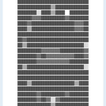
██████████████████████████████

██████████████▒▒██████████████

████████░░████▒▒████  ████████

██████▓▓▓▓██████████▓▓████████

████▓▓██████████████████▓▓▓▓██

████▒▒██████████████████▓▓▓▓██

██████████████████████████████

██▓▓██████████████████████████

██▒▒████████████████████████░░

██████████▓▓▓▓▓▓▓▓██████████▓▓

████████▓▓██▓▓▓▓▓▓▓▓▓▓▓▓████▓▓

████████▓▓▓▓▓▓▓▓▓▓▓▓▓▓████████

██▒▒████████████████████████░░

██████████████████████████████

██████████████████████████████

████▒▒██████████████████▒▒████

██████████████████████████████

████████▓▓██████████▓▓████████

████████▓▓██▓▓░░▓▓████████████
