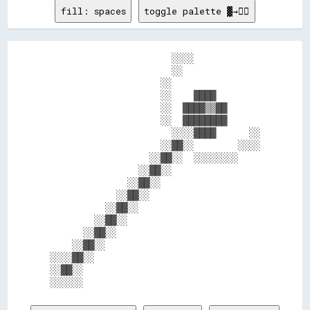
fill: spaces
toggle palette ▓→✊🏽
                      ░░░░            

                      ░░              

                    ░░                

                    ░░    ████        

                    ░░  ████▒▒██      

                    ░░  ████████      

                      ░░░░████      ░░

                    ░░██░░        ░░░░

                  ░░██░░  ░░░░░░░░    

                ░░██░░                

              ░░██░░                  

            ░░██░░                    

          ░░██░░                      

        ░░██░░                        

      ░░██░░                          

    ░░██░░                            

░░░░██░░                              

░░██░░                                
