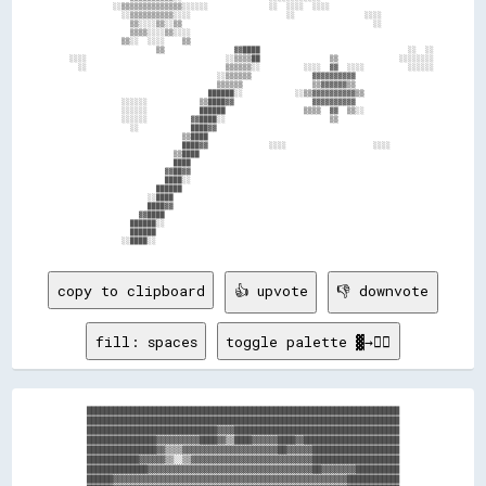
              ░░▒▒▒▒▒▒▒▒▒▒▒▒▒▒░░░░░░              ░░  ░░░░  ░░░░                        

                ░░▒▒▒▒▒▒▒▒▒▒░░░░                      ░░                ░░░░            

                  ▒▒░░░░▒▒░░▒▒                                            ░░            

                  ▒▒▒▒░░░░▒▒░░░░                                                        

                ▒▒░░  ░░░░    ▒▒                                                        

                        ▒▒                ▓▓████                                  ░░  ░░

    ░░░░                                ░░▒▒▒▒██                ▒▒              ░░░░░░░░

      ░░                                ▒▒▒▒▒▒░░          ░░░░  ▓▓  ░░░░          ░░░░░░

                                      ░░▒▒▒▒▒▒              ▓▓▓▓▓▓▓▓▓▓                  

                                      ▒▒▒▒▒▒                ▒▒▓▓▓▓▓▓▒▒                  

                                    ██████░░            ░░▒▒▓▓▓▓▓▓▓▓▓▓▒▒                

                ░░░░░░            ▒▒████▓▓                  ▓▓▓▓▓▓▓▓▓▓                  

                ░░░░░░            ██████                  ▒▒▒▒  ▓▓  ▒▒░░                

                ░░░░░░          ▓▓████░░                        ▒▒                      

                  ░░            ████▓▓                                                  

                              ▒▒████                                                    

                              ████▓▓              ░░░░                    ░░░░          

                            ▒▒████                                                      

                            ████                                                        

                          ▓▓██▓▓                                                        

                          ████░░                                                        

                        ██████                                                          

                      ░░████                                                            

                      ████▓▓                                                            

                    ▓▓████                                                              

                  ██████░░                                                              

                  ██████                                                                

copy to clipboard
👍 upvote
👎 downvote
fill: spaces
toggle palette ▓→✊🏽
████████████████████████████████████████████████████████████████████████

████████████████████████████████████████████████████████████████████████

██████████████████████████████▓▓▓▓██████████████████████████████████████

████████████████▓▓▓▓▓▓▓▓▓▓████▓▓▒▒████▓▓▓▓▓▓████▓▓██████████████████████

████████████████▓▓▒▒▒▒▓▓▓▓▓▓▓▓▓▓▓▓▓▓▓▓▓▓▓▓▓▓██▓▓▓▓▓▓████████████████████

████████████▓▓▓▓▓▓▒▒░░▒▒▓▓▓▓▓▓▓▓▓▓▓▓▓▓▓▓▓▓▓▓▓▓▓▓▓▓▓▓████████████████████

██████████████▓▓▓▓▓▓▓▓▓▓▓▓▓▓▓▓▓▓▓▓▓▓▓▓▓▓▓▓▓▓▓▓▓▓▓▓▓▓██▓▓▓▓▓▓▓▓██████████

██████▓▓▓▓▓▓▓▓▓▓▓▓▓▓▓▓▓▓▓▓▓▓▓▓▓▓▓▓▓▓▓▓▓▓▓▓▓▓▓▓▓▓▓▓▓▓▓▓▓▓▓▓▓▓████████████
