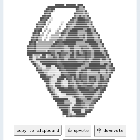
                                ██████████  ██████████  ██████                                  

                        ██████████████████████████████████▒▒▒▒██                                

                      ████▓▓████                      ██▓▓▒▒▒▒▒▒                                

                    ▓▓██▓▓▓▓██░░                      ▓▓▓▓▓▓▓▓▒▒██                              

                    ██▓▓▓▓██                        ██▓▓▓▓▓▓▓▓▒▒▓▓▒▒                            

                  ████▓▓████                        ▓▓▒▒▒▒██▒▒▓▓▒▒██                            

                ████▓▓▓▓██  ░░                    ██▓▓▒▒██████▓▓▒▒▒▒██                          

                ██▓▓▓▓██  ░░░░                  ▓▓▓▓▒▒▒▒████████▓▓▓▓▒▒                          

              ▓▓▓▓▓▓██  ░░▒▒          ░░░░    ▓▓▓▓▓▓▒▒▓▓████████▓▓▓▓▒▒▓▓                        

            ██▓▓▓▓▓▓██  ▒▒            ▒▒    ██▓▓▓▓▒▒▒▒████████████▒▒▒▒██                        

            ██▓▓▓▓██  ▒▒            ▒▒      ██▓▓▒▒▒▒████████████████▒▒▒▒██                      

          ▓▓▓▓▓▓██  ░░▒▒  ░░      ░░▒▒    ▓▓▓▓▒▒▒▒████████████▒▒▒▒████▒▒▒▒▓▓                    

          ██▓▓████  ▒▒  ░░▒▒    ░░▒▒    ▓▓▓▓▒▒▒▒████████▒▒▒▒▒▒▒▒▓▓████▒▒▒▒██                    

        ████▓▓██  ▒▒    ▒▒      ▒▒▒▒▒▒████▓▓▒▒██████████▒▒▒▒▒▒▒▒▒▒██████▒▒▒▒██                  

        ██▓▓▓▓██▒▒▒▒  ▒▒    ▒▒▒▒▒▒▒▒  ██▓▓▒▒▒▒██████████▒▒▓▓▓▓██▒▒██████▒▒▒▒▒▒██                

      ▓▓██▓▓██▒▒▒▒  ░░▒▒  ░░▒▒▒▒▒▒▒▒▓▓▓▓▒▒▒▒██████████████▓▓▓▓██▒▒████████▒▒▒▒██                

      ██▓▓▓▓██▒▒▒▒  ▒▒    ▒▒▒▒▒▒▒▒▓▓▓▓▓▓▒▒▓▓██████████████████▒▒▒▒████████▒▒▒▒▒▒▓▓              

    ████▓▓██░░▒▒▒▒▒▒▒▒▒▒▒▒▒▒▒▒░░████▓▓▓▓██████████████▒▒▒▒▒▒▒▒▒▒████████████▒▒▒▒██              

    ██▓▓▓▓██▒▒▒▒▒▒▒▒▒▒▒▒▒▒▒▒▒▒████▓▓▓▓▓▓▓▓████████████▒▒▒▒▒▒▒▒▒▒▒▒▒▒██████████▒▒▒▒██            

  ██▓▓▓▓▓▓██▒▒▒▒▒▒▒▒▒▒▒▒▒▒▒▒████▓▓▓▓▓▓▓▓▓▓▒▒▒▒██████▒▒▒▒▒▒▓▓▓▓▓▓▓▓▒▒▒▒████████▒▒▒▒██            

  ██▓▓▓▓▓▓██▒▒▒▒▒▒▒▒▒▒▒▒▒▒▓▓▓▓▓▓▓▓▓▓▓▓▓▓▓▓▒▒▒▒▒▒████▒▒▒▒▒▒▒▒██▓▓▓▓▓▓▒▒▒▒████████▒▒▒▒██          

  ██████████▒▒▒▒▒▒▒▒▒▒░░██▓▓▓▓▓▓▒▒▒▒▒▒██▓▓▒▒▒▒▒▒████▒▒▓▓██▒▒▓▓████▓▓▓▓▒▒▒▒██████▒▒▒▒████        

  ██████████████████████████▓▓▓▓▒▒████▓▓▓▓▓▓▓▓▒▒▒▒██▒▒▓▓██▒▒▒▒▓▓██▓▓▓▓▒▒▒▒████████▒▒▒▒██        

  ██████░░▒▒▒▒▒▒░░████░░▒▒▒▒██▓▓▒▒▒▒██▓▓▓▓▓▓▒▒▒▒████▒▒▓▓████▓▓▓▓██▓▓▓▓▒▒▒▒██████████▒▒████      

    ████░░░░▒▒░░▓▓████░░▒▒▒▒▒▒██▓▓▒▒██▓▓▓▓▒▒▒▒▒▒████▒▒▓▓▓▓▓▓▓▓▓▓██▓▓▓▓▒▒▒▒████████████▒▒██      

    ████░░░░██████████████████████▓▓▓▓████▒▒▒▒████████▓▓▓▓▓▓▓▓▓▓██▓▓▒▒▒▒████████▒▒████▒▒▒▒██    

      ████▒▒░░░░██████████████████▓▓▓▓██████████████████▓▓▓▓▓▓██▓▓▓▓▒▒██████████▒▒▒▒▒▒▒▒▒▒██    

        ████▒▒░░░░████████████████▓▓▓▓▓▓██████████████████████▓▓▒▒▒▒████████████▒▒▒▒████▒▒▒▒██  

          ██▒▒▒▒░░░░░░██████░░░░████▓▓▓▓▓▓██████████████████▒▒▒▒▒▒▒▒██████████████████▒▒▒▒▓▓██  

            ██▒▒▒▒░░░░▒▒▒▒▒▒░░░░░░████▓▓▓▓██████████████▒▒▒▒▒▒▒▒██████████████████████▒▒▒▒▓▓▓▓██

            ██████▒▒▒▒▒▒▒▒░░░░░░░░░░██▓▓▓▓▓▓██████████▓▓▒▒▒▒██████▒▒▒▒██████████▒▒▒▒▒▒██▒▒▓▓████

              ██████▒▒▒▒░░░░░░░░░░░░░░██▓▓▓▓▓▓████████▒▒▒▒████▓▓▓▓▒▒▒▒▒▒▒▒▒▒▒▒██▒▒▒▒▒▒██▒▒▓▓██  

                ██████▒▒░░░░░░▒▒░░░░░░████▓▓▓▓▓▓██████▒▒▒▒██▓▓▓▓▓▓▒▒▒▒▒▒▒▒▒▒▒▒▒▒██▒▒▒▒▒▒▒▒██    

                ██████▓▓▓▓▓▓▒▒░░░░░░▓▓██████▓▓▓▓▓▓▒▒██▒▒▒▒██▓▓▓▓▓▓▒▒██████▓▓▒▒▒▒██▓▓▒▒▒▒▒▒██    

                  ████████▒▒░░░░░░████████░░██▓▓▓▓▒▒██▓▓▓▓██▓▓▓▓▓▓▒▒██▓▓▓▓██▒▒▒▒████▒▒▓▓██      

                    ██████▒▒░░░░░░████▒▒░░░░░░██▓▓▒▒▒▒██▓▓▓▓██▓▓▓▓▒▒▓▓▓▓▓▓██▒▒▓▓████▓▓▓▓██      

                      ████▒▒░░░░██████▒▒░░░░░░██▓▓▓▓▒▒████▓▓▓▓████▓▓▓▓████▒▒▒▒████▓▓▓▓██        

                      ████▒▒▒▒░░██████▒▒▒▒░░░░████▓▓▒▒▒▒████▓▓▓▓▓▓██████▒▒▒▒▒▒████▓▓████        

                      ░░██▓▓▒▒░░░░████████▓▓▓▓████▓▓▒▒▒▒████████▓▓▓▓▓▓▓▓▓▓▒▒████▓▓▓▓██          

                        ████▒▒▒▒░░░░████████████████▓▓▓▓▒▒██████████▓▓▓▓▓▓████▒▒▓▓████          

                          ████▒▒░░░░░░████████████████▓▓▒▒▒▒████████████████▒▒▒▒████            

                            ████▒▒░░░░░░░░░░██████████▓▓▓▓▒▒▒▒████████████▒▒▒▒▓▓██              

                            ░░████▓▓░░░░░░░░░░░░░░▒▒████▓▓▒▒▒▒▒▒████████▒▒▒▒▒▒████              

                              ████████████████░░░░░░░░████▓▓▒▒▒▒▒▒████▒▒▒▒▓▓▓▓██                

                                ██████████▒▒▒▒▒▒░░░░░░██████▓▓▒▒▒▒▒▒▒▒▒▒▓▓▓▓██                  

                                  ████████▒▒▒▒▒▒▒▒░░░░██████▓▓▓▓▒▒▒▒▒▒▓▓▓▓██                    

                                  ██████████████░░░░▓▓██████▓▓▓▓▒▒▒▒▓▓▓▓▓▓                      

                                  ░░██████████▓▓░░████████████▓▓▓▓▒▒▓▓▓▓▓▓                      

                                      ████████▒▒░░██████████░░░░▓▓▓▓████                        

                                        ██████▒▒░░░░████████░░░░██████                          

                                        ██████▒▒▒▒░░░░████████████                              

copy to clipboard
👍 upvote
👎 downvote