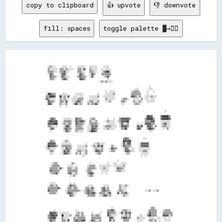
copy to clipboard
👍 upvote
👎 downvote
fill: spaces
toggle palette ▓→✊🏽
                                                                                                                                        
                                                                                                                                        
                                                                                                                                        
    ░░▒▒░░░░      ░░░░░░  ░░      ░░░░░░░░    ░░░░░░░░      ░░░░░░                                                                      
    ▒▒░░░░░░░░  ▒▒▒▒░░▒▒░░░░░░    ▒▒▒▒░░▓▓    ▒▒░░░░░░    ░░  ░░░░░░                                                                    
    ▒▒▒▒▒▒░░░░  ▒▒▒▒▓▓░░░░        ▒▒▒▒░░░░    ▒▒▒▒░░░░    ░░▒▒▓▓██░░                                                                    
    ░░▓▓▒▒      ░░▓▓▓▓░░          ░░▓▓▒▒░░    ░░▓▓▒▒      ▒▒▒▒▒▒▒▒▒▒                                                                    
      ▓▓▒▒▒▒░░  ░░▓▓▒▒░░░░        ▒▒▓▓▒▒▒▒░░  ░░▓▓          ░░▒▒▓▓                                                                      
      ▒▒▒▒░░      ▒▒▓▓▒▒            ▓▓▓▓▒▒                      ░░                                                                      
                                                        ░░▒▒░░▒▒░░░░░░                                                                  
                                                                                                                                        
                                                                                                          ░░                            
                                                                                            ░░░░          ░░░░                          
                                                              ░░  ░░░░░░                ░░▒▒▒▒▒▒░░      ░░    ░░                        
    ██▓▓▒▒▒▒      ░░░░░░        ░░░░░░░░              ░░      ░░░░░░░░▒▒                ▒▒▒▒▒▒▒▒▒▒      ░░                              
  ▒▒▒▒████▓▓    ██░░▒▒░░▓▓    ░░░░  ░░░░      ░░░░░░░░▒▒    ░░░░░░░░░░░░                ▓▓▓▓▒▒░░▒▒    ░░░░░░▒▒░░░░                      
  ▓▓▒▒░░░░░░    ▒▒░░▒▒░░░░  ░░░░░░▒▒▒▒▒▒      ░░░░░░░░░░      ▒▒░░░░░░░░      ░░▒▒▒▒░░    ░░░░░░  ▒▒  ░░░░  ░░░░                        
    ▓▓▒▒▒▒░░    ▒▒▒▒░░▓▓    ░░░░▒▒▓▓▒▒░░    ░░▒▒▒▒░░░░▒▒      ░░░░▒▒          ▒▒▒▒░░      ▒▒░░░░▒▒░░    ░░░░░░░░                        
    ▓▓▓▓░░      ▒▒░░░░▒▒      ▒▒██░░▒▒░░    ▒▒░░▒▒▒▒▓▓░░                      ░░░░        ░░▒▒▒▒░░                                      
                ░░    ░░                                                                                                                
                                                                                                                                        
                                                                                                                          ░░            
                                                                                                                                        
                                                                                                        ██▓▓▓▓        ▓▓██████▒▒        
      ▒▒▓▓▒▒        ░░░░░░░░    ▓▓▒▒▒▒░░      ░░▒▒▒▒            ░░    ░░    ▒▒▓▓▓▓▓▓▓▓▒▒              ▒▒██████▒▒      ▓▓██████▓▓        
    ▒▒██▓▓▓▓▓▓      ▒▒▒▒▒▒▒▒  ░░▓▓▒▒▓▓▓▓▒▒    ▒▒░░░░▒▒        ░░▒▒░░░░░░  ░░▒▒▓▓▓▓▓▓██                ▒▒▒▒▒▒▓▓▓▓      ░░░░░░░░░░        
    ▓▓▓▓▓▓████    ░░▒▒░░▒▒▒▒    ▓▓▒▒▒▒▒▒░░    ▒▒▒▒▒▒▒▒░░        ░░░░░░░░    ░░▓▓░░░░▒▒        ░░  ░░  ▓▓▓▓▓▓▒▒▒▒      ░░▒▒▓▓░░░░        
    ▒▒▒▒░░░░░░      ░░▓▓▓▓░░    ▒▒▒▒▒▒░░    ░░░░▓▓▒▒▓▓░░    ░░▒▒▒▒▒▒░░░░░░  ░░▓▓▓▓▓▓▒▒        ▓▓▒▒▓▓    ▓▓▓▓▒▒  ▒▒    ░░▒▒▒▒░░░░        
      ▒▒▓▓░░        ▒▒▓▓▒▒▒▒    ▒▒▒▒▒▒▒▒    ░░░░▓▓▓▓▒▒░░    ░░░░▒▒░░░░░░      ▒▒▒▒██          ▓▓▓▓      ▒▒██▓▓▒▒        ░░  ▒▒          
      ░░            ░░▓▓▒▒░░    ▒▒░░░░░░    ░░▒▒██▓▓▒▒                                                    ░░░░                          
                                                                                                                                        
                                                                                                                                        
                                                                                ▒▒▓▓▒▒░░            ░░░░                                
      ▒▒▒▒░░        ░░▒▒░░                                                      ██▓▓▓▓██                                                
    ▓▓▓▓▓▓▓▓      ░░░░░░░░░░              ░░      ░░░░▒▒░░░░░░                ░░▓▓░░▓▓▓▓        ░░▓▓▓▓▓▓▓▓                              
  ░░██▓▓▓▓▓▓▒▒    ▒▒▒▒▒▒▒▒▒▒      ░░░░░░░░▒▒    ░░▒▒░░▓▓▒▒▓▓        ▒▒░░      ░░▓▓▒▒▒▒▒▒        ░░▓▓▓▓▓▓▓▓                              
  ░░▒▒░░░░░░      ░░░░▓▓▒▒▒▒      ░░░░░░░░░░      ░░▒▒░░░░▒▒      ░░▓▓▒▒▒▒      ░░▓▓▒▒  ░░░░    ░░░░░░░░░░░░                            
      ▒▒▒▒        ░░▓▓▒▒▓▓░░    ░░▒▒▒▒░░░░▒▒      ░░▓▓▓▓▒▒▒▒      ░░▒▒▒▒        ░░▓▓▓▓▒▒░░░░    ░░░░▒▒▒▒░░                              
      ░░░░        ░░▓▓▓▓▒▒░░    ▒▒░░▒▒  ░░▒▒        ░░▒▒▒▒                        ░░▒▒░░          ░░░░░░░░                              
                                      ░░░░                                                        ░░  ░░                                
                                                                                                                                        
                                                                          ░░                                                            
        ░░▒▒▒▒              ▒▒░░              ░░                ░░    ░░░░    ░░░░░░                                                    
        ▒▒▒▒▒▒▒▒        ░░░░░░  ░░          ░░▒▒▒▒▒▒    ░░░░░░░░░░░░  ░░░░░░░░░░▒▒                                                      
      ▒▒▒▒▒▒▒▒░░▓▓░░    ▒▒▒▒░░░░▒▒          ▒▒▒▒▒▒▒▒░░  ░░░░▒▒░░░░      ░░▓▓▒▒▒▒░░                                                      
      ▓▓▒▒▒▒▒▒▒▒        ▒▒▒▒▒▒▒▒▒▒        ░░▒▒▒▒░░        ░░░░░░░░      ░░▒▒▒▒░░░░                                                      
      ░░▒▒▒▒▓▓░░        ▒▒▓▓░░░░▒▒          ▒▒▓▓▓▓░░      ░░  ░░                                                                        
                          ░░░░▒▒            ░░▒▒▒▒                                                                                      
                                                                                                                                        
                                                                                                                                        
      ░░░░░░              ░░  ░░                                                                                                        
      ▒▒▒▒░░▒▒          ░░▓▓▒▒▒▒░░          ░░░░░░          ░░░░░░          ▒▒░░░░▒▒░░                                                  
    ▒▒▒▒▒▒▒▒▒▒▓▓░░      ▒▒▒▒░░▒▒▒▒        ▒▒▒▒░░▓▓░░      ▒▒▓▓░░▒▒          ▒▒░░░░░░                                                    
    ▓▓▒▒▒▒▒▒▒▒        ░░▒▒▒▒▒▒▒▒▒▒▒▒░░  ░░▒▒▓▓▒▒▒▒░░      ▒▒▓▓▒▒▒▒░░      ░░▒▒▒▒░░░░                  ░░░░▒▒  ░░░░▒▒                    
    ░░▒▒▒▒▒▒░░        ░░▓▓▓▓▒▒░░░░      ░░▒▒▓▓▒▒▓▓▓▓░░  ▒▒▒▒▒▒░░▒▒▓▓      ▓▓░░▒▒▒▒▓▓░░                                                  
                          ▓▓▒▒░░            ▒▒▒▒▒▒▒▒    ░░░░▓▓▓▓░░▒▒            ▒▒░░░░                                                  
                                                                                                                                        
                                                                                                                                        
                                                                                                                                        
                                                                                                                                        
                                                                    ░░                                      ▒▒▒▒                        
          ░░                    ░░                              ▒▒▒▒▓▓▒▒      ░░▒▒▒▒░░░░                  ▒▒▒▒▒▒▒▒      ░░▒▒▒▒▒▒        
      ██▓▓▓▓▒▒  ░░░░░░░░░░      ░░▒▒░░▒▒        ░░      ░░      ▓▓▒▒▒▒▒▒░░  ░░▓▓░░▓▓▒▒▓▓                ░░▓▓▒▒▒▒▒▒      ▒▒▒▒▒▒▒▒▒▒      
    ▒▒▓▓██▓▓▓▓    ██░░░░░░▒▒    ▒▒▒▒░░▒▒░░      ▒▒░░▒▒▒▒░░      ▓▓▒▒░░░░░░    ░░░░▒▒░░▒▒        ░░░░    ▒▒██▒▒▒▒▒▒      ▓▓▓▓▓▓░░▒▒      
    ▒▒▓▓▓▓██░░    ▒▒░░░░░░    ▒▒░░▒▒▒▒▒▒▒▒      ▒▒▒▒▒▒▒▒▒▒        ▓▓▓▓░░      ▒▒▓▓▓▓▒▒▒▒      ▒▒░░░░░░    ░░░░░░  ░░░░  ░░░░  ░░        
    ░░▓▓▒▒▒▒      ▒▒▒▒░░▓▓    ▒▒▓▓▒▒▒▒▓▓▓▓    ░░▓▓▒▒░░░░▒▒        ▓▓░░▒▒        ▒▒▒▒▒▒        ░░░░░░      ▒▒▒▒░░▒▒  ░░    ░░░░░░        
      ▓▓▒▒        ▒▒▒▒░░░░      ▓▓▓▓▒▒▒▒░░    ▒▒  ▓▓▒▒▒▒░░          ░░░░                                    ░░░░░░                      
                                                                                                                                        
                                                                                                                                        
                                                                                                                                        
                          ░░░░  ░░                                                                                                      
                        ░░▓▓      ░░                                                                                                    
            ░░░░░░      ░░░░░░▒▒░░░░                                                                                                    