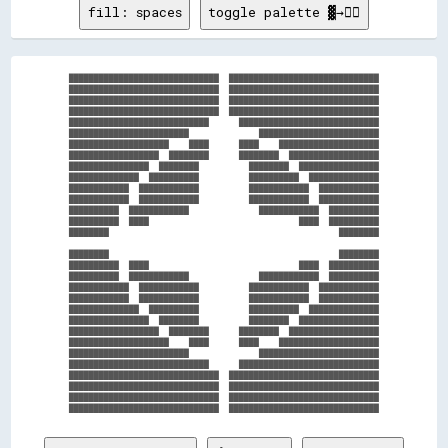
fill: spaces
toggle palette ▓→✊🏽
██████████████████████████████  ██████████████████████████████

██████████████████████████████  ██████████████████████████████

██████████████████████████████  ██████████████████████████████

██████████████████████████████  ██████████████████████████████

████████████████████████████      ████████████████████████████

████████████████████████              ████████████████████████

████████████████████    ████      ████    ████████████████████

██████████████████  ████████      ████████  ██████████████████

████████████████  ████████          ████████  ████████████████

██████████████  ██████████          ██████████  ██████████████

████████████  ████████████          ████████████  ████████████

████████████  ████████████          ████████████  ████████████

██████████  ████████████              ████████████  ██████████

██████████  ████                              ████  ██████████

████████                                              ████████

████████                                              ████████

██████████  ████                              ████  ██████████

██████████  ████████████              ████████████  ██████████

████████████  ████████████          ████████████  ████████████

████████████  ████████████          ████████████  ████████████

██████████████  ██████████          ██████████  ██████████████

████████████████  ████████          ████████  ████████████████

██████████████████  ████████      ████████  ██████████████████

████████████████████    ████      ████    ████████████████████

████████████████████████              ████████████████████████

████████████████████████████      ████████████████████████████

██████████████████████████████  ██████████████████████████████

██████████████████████████████  ██████████████████████████████

██████████████████████████████  ██████████████████████████████
