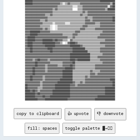
██████▓▓▓▓▓▓▓▓▓▓▓▓▓▓▓▓▓▓▓▓▓▓▓▓▓▓▓▓▓▓▓▓▓▓▓▓▓▓▓▓▓▓▓▓▓▓▓▓▓▓▓▓▓▓████████████

██████▓▓▓▓▓▓▓▓▓▓▓▓▓▓▓▓▓▓▓▓▓▓▒▒░░▒▒▓▓▒▒▒▒▒▒▒▒▓▓▓▓▓▓▓▓▓▓▓▓▓▓▓▓▓▓▓▓▓▓▓▓▒▒██

▓▓▓▓▓▓▓▓▓▓▓▓▓▓▓▓▓▓▓▓▓▓▓▓▓▓▒▒▒▒▒▒▒▒▒▒▒▒░░░░▒▒▒▒▓▓▓▓▓▓▓▓▓▓▓▓▓▓▓▓▓▓▓▓░░▓▓██

▓▓▓▓▓▓▓▓▓▓▓▓▓▓▓▓▓▓▓▓▓▓▒▒▓▓▒▒▒▒▒▒▒▒▒▒▒▒    ▒▒▒▒▓▓▓▓▓▓▓▓▓▓▓▓▓▓▓▓▓▓▒▒██████

▓▓▓▓▓▓▓▓▓▓▓▓▓▓▓▓▓▓▓▓▓▓▒▒▒▒▒▒▒▒▒▒▒▒▒▒▒▒▒▒▒▒▒▒▒▒▓▓▒▒▓▓▓▓▓▓▓▓▓▓▓▓▓▓▓▓▓▓▓▓▓▓

▓▓▓▓▓▓▓▓▓▓▓▓▓▓▓▓▒▒▒▒▓▓▒▒▒▒▒▒▒▒▒▒▒▒▒▒▒▒▒▒▒▒▒▒▓▓▒▒▒▒▓▓▓▓▓▓▓▓▓▓▓▓▓▓▓▓▓▓▓▓▓▓

▓▓▓▓▓▓▓▓▓▓▓▓▓▓▓▓▓▓▒▒▒▒▒▒▒▒▒▒▒▒▒▒▒▒▒▒▒▒▒▒▒▒▒▒▒▒▒▒▓▓▒▒▒▒▓▓▓▓▓▓▓▓▓▓▓▓▓▓▓▓██

▓▓▓▓▓▓▓▓▓▓▓▓▒▒▒▒▓▓▒▒▒▒▒▒▒▒▒▒▒▒▒▒▒▒▒▒▒▒▒▒▒▒▒▒▒▒▒▒▓▓▓▓▒▒▓▓▓▓▓▓▓▓▓▓▓▓▓▓▓▓██

▓▓▓▓▓▓▓▓▓▓▓▓▓▓▒▒▒▒▒▒▒▒░░▒▒▒▒▒▒▒▒░░░░▒▒▒▒▒▒▒▒▒▒▒▒▓▓▓▓▓▓▓▓▒▒▒▒▓▓▓▓▓▓▓▓▓▓▓▓

▓▓▓▓▓▓▓▓▓▓▓▓▒▒▒▒▒▒▒▒░░  ░░▒▒▒▒▒▒▒▒▒▒▒▒▒▒▒▒▒▒▒▒▓▓▓▓▒▒▒▒▒▒▒▒▒▒▓▓▓▓▓▓▓▓▓▓▓▓

▓▓▓▓▓▓▓▓▓▓▓▓▓▓▒▒▓▓▒▒░░  ░░▒▒▒▒▒▒▒▒▒▒▒▒▒▒▒▒▒▒▓▓▓▓▒▒▒▒▒▒▒▒▓▓▓▓▓▓▓▓▓▓▓▓▓▓▓▓

▓▓▓▓████████▓▓▓▓▓▓▓▓▒▒▒▒▒▒▒▒▒▒▒▒▒▒▒▒▒▒▒▒▓▓▓▓▒▒▒▒▒▒▒▒▒▒▒▒▒▒▒▒▒▒▓▓▓▓▓▓▓▓▓▓

▓▓▓▓██████▓▓▓▓▓▓▓▓▓▓▓▓▓▓▓▓▓▓▓▓▒▒▒▒▒▒▒▒▓▓▓▓▒▒▒▒▒▒▒▒▒▒▒▒▒▒▒▒▒▒▓▓▓▓▓▓▓▓▓▓▓▓

▓▓██████▓▓▓▓▓▓▓▓▓▓▓▓▓▓▓▓▓▓▓▓▓▓▓▓▓▓▒▒▒▒▓▓▒▒▒▒▒▒▒▒▒▒▒▒▒▒▒▒▒▒▓▓▓▓▓▓▓▓▓▓▓▓▓▓

▓▓██████▓▓▓▓▓▓████████▓▓██▓▓▓▓▒▒▒▒░░▓▓▒▒▒▒▒▒▒▒▒▒▒▒▒▒▒▒▒▒▒▒▒▒▒▒▒▒▓▓▓▓▓▓▓▓

▓▓████▓▓▓▓▓▓▓▓██████████▓▓▓▓▒▒  ░░▓▓████▓▓▒▒▒▒▒▒▒▒▒▒▒▒▒▒▒▒▒▒▓▓▓▓▓▓▓▓▓▓▓▓

▓▓████▓▓▓▓▓▓▓▓▓▓████████▓▓▓▓▓▓▓▓▓▓▓▓████████▓▓▒▒▒▒▒▒▒▒▒▒▒▒▒▒▒▒▒▒▓▓▓▓▓▓▓▓

▓▓▓▓██▓▓▓▓▓▓▓▓▓▓▓▓████▓▓▓▓▓▓▓▓▓▓▓▓▓▓▓▓██████████▒▒▒▒▒▒▒▒▒▒▒▒▓▓▓▓▓▓▓▓▓▓▓▓

▓▓▓▓██▓▓▓▓▓▓▓▓▓▓▓▓▓▓██▓▓▓▓▓▓▓▓▓▓▓▓▓▓▓▓████████████▒▒▒▒▒▒▒▒▒▒▓▓▓▓▓▓▓▓▓▓▓▓

▓▓▓▓▓▓▓▓▓▓▓▓▓▓▓▓▓▓▓▓▓▓▓▓▓▓▓▓▓▓▓▓▓▓▓▓████████████████▒▒▒▒▒▒▒▒▒▒▓▓▓▓▓▓▓▓▓▓

▓▓▓▓▓▓▓▓▓▓▓▓▓▓▓▓▓▓▓▓▓▓▓▓▓▓▓▓▓▓▓▓▓▓▓▓████████████████▒▒▒▒▒▒▓▓▓▓▓▓▓▓▓▓▓▓▓▓

▓▓▓▓▓▓▒▒▓▓██▓▓▓▓▓▓▒▒▓▓▓▓▓▓▓▓▓▓▓▓▓▓▓▓████▓▓██████████▒▒▒▒▒▒▒▒▓▓▓▓▓▓▓▓▓▓▓▓

▓▓▓▓▓▓▓▓██▓▓▓▓▓▓▓▓▓▓▒▒▒▒▒▒▒▒▒▒▓▓▓▓▓▓▓▓██▒▒▒▒▒▒▒▒▒▒▒▒▒▒▒▒▒▒▒▒▒▒▓▓▓▓▓▓▓▓▓▓

▓▓▓▓▓▓▓▓██▓▓▓▓▓▓▒▒▓▓▓▓▓▓▓▓▒▒▒▒▓▓▓▓▓▓██▓▓▒▒▒▒▒▒▒▒▒▒▒▒▒▒▒▒▓▓▓▓▓▓▓▓▓▓▓▓▓▓▓▓

▓▓▓▓▓▓██▓▓▓▓▓▓▓▓▒▒▓▓▓▓▓▓▓▓▓▓▓▓▓▓██████▓▓▒▒▒▒▒▒▒▒▒▒▒▒▒▒▒▒▓▓▓▓▓▓▓▓▓▓▓▓▓▓▓▓

▓▓▓▓▓▓██▓▓▓▓▓▓▓▓▒▒▓▓▓▓▓▓▓▓▓▓▓▓████████▒▒▒▒▒▒▒▒▒▒▒▒▒▒▓▓▒▒▒▒▒▒▓▓▓▓▓▓▓▓▓▓▓▓

▓▓▓▓▓▓██▓▓▓▓▓▓▓▓▓▓▓▓▓▓▓▓▓▓▓▓▓▓████████▒▒▒▒▒▒▒▒▒▒▒▒▒▒▓▓▓▓▒▒▓▓▓▓▓▓▓▓▓▓▓▓▓▓

▓▓▓▓██▓▓▓▓▓▓▓▓▒▒▓▓▓▓▓▓▓▓▓▓▓▓▓▓████████▒▒▒▒▒▒▒▒▒▒▓▓▒▒▓▓▓▓▓▓▓▓▓▓▓▓▓▓▓▓▓▓▓▓

▓▓▓▓██▓▓▓▓▓▓▓▓▒▒▓▓▓▓▓▓▓▓▓▓▓▓██████████▒▒▒▒▒▒▒▒▒▒▓▓▓▓▓▓▓▓▓▓▓▓▓▓▓▓▓▓▓▓████

▓▓▓▓▓▓▓▓▓▓▓▓▒▒▓▓▓▓▓▓▓▓▓▓▓▓████████████▓▓▒▒▒▒▓▓▒▒▓▓▓▓▓▓▓▓▓▓▓▓▓▓▓▓▓▓▓▓▓▓██

██▓▓▓▓▓▓▓▓▓▓▒▒▓▓▓▓▓▓▓▓▓▓████████████▓▓▓▓▒▒▓▓▓▓▓▓▓▓▓▓▓▓▓▓▓▓▓▓▓▓▓▓▓▓▓▓▓▓██

██▓▓▓▓▓▓▓▓▒▒▒▒▓▓▓▓▓▓▓▓▓▓████████████▓▓▓▓▓▓▓▓▓▓▓▓▓▓▓▓▓▓▓▓▓▓▓▓▓▓▓▓████████

████▓▓██▓▓▒▒▓▓▓▓▓▓▓▓▓▓██████████████▓▓▓▓▓▓▓▓▓▓▓▓▓▓▓▓▓▓▓▓▓▓▓▓▓▓▓▓████████

████████▓▓██▓▓▓▓▓▓▓▓▓▓██████████████▓▓▓▓▓▓▓▓▓▓▓▓▓▓▓▓▓▓▓▓▓▓▓▓▓▓▓▓████████

████████▓▓▓▓▓▓██▓▓▓▓████████████████▓▓▓▓▓▓▓▓▓▓▓▓▓▓▓▓▓▓▓▓▓▓██████████████

copy to clipboard
👍 upvote
👎 downvote
fill: spaces
toggle palette ▓→✊🏽