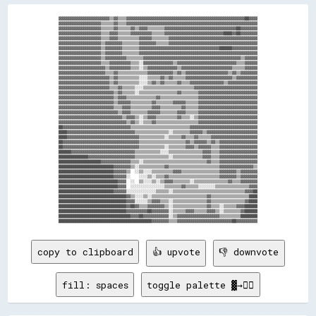
▓▓▓▓▓▓▓▓▓▓▓▓▓▓▓▓▓▓▓▓▓▓▓▓▒▒▓▓▒▒▒▒▓▓▓▓▓▓▓▓▓▓▓▓▓▓▓▓▓▓▓▓▓▓▓▓▓▓▓▓▓▓▓▓▓▓▓▓▓▓▓▓▓▓▓▓▓▓▓▓▓▓▓▓▓▓▓▓██▓▓▓▓

▓▓▓▓▓▓▓▓▓▓▓▓▓▓▓▓▓▓▓▓▒▒▒▒▒▒▓▓▒▒▒▒▓▓▓▓▓▓▓▓▓▓▓▓▓▓▓▓▓▓▓▓▓▓▓▓▓▓▓▓▓▓▓▓▓▓▓▓▓▓▓▓▓▓▓▓▓▓▓▓▓▓▓▓▓▓▓▓▓▓▓▓▓▓

▓▓▓▓▓▓▓▓▓▓▓▓▓▓▓▓▓▓▓▓▒▒▒▒▒▒▓▓▒▒▒▒▒▒▓▓▒▒▓▓▓▓▒▒▒▒▒▒▒▒▓▓▓▓▓▓▓▓▓▓▓▓▓▓▓▓▓▓▓▓▓▓▓▓▓▓▓▓▓▓▓▓▓▓██▓▓▓▓▓▓▓▓

▓▓▓▓▓▓▓▓▓▓▓▓▓▓▓▓▓▓▓▓▒▒▒▒▓▓▓▓▒▒▒▒▒▒▓▓▓▓▓▓▓▓▓▓▒▒▒▒▒▒▓▓▓▓▓▓▓▓▓▓▓▓▓▓▓▓▓▓▓▓▓▓▓▓▓▓▓▓████▓▓██▓▓▓▓▓▓▓▓

▓▓▓▓▓▓▓▓▓▓▓▓▓▓▓▓▓▓▓▓▒▒▒▒▓▓▓▓▒▒▒▒▒▒▒▒▒▒▓▓▓▓▓▓▒▒▒▒▒▒▒▒▓▓▓▓▓▓▓▓▓▓▓▓▓▓▓▓▓▓▓▓▓▓▓▓▓▓▓▓▓▓▓▓▓▓▓▓▓▓▓▓▓▓

▓▓▓▓▓▓▓▓▓▓▓▓▓▓▓▓▓▓▓▓▒▒▓▓▓▓▓▓▓▓▒▒▒▒▒▒▒▒▓▓▓▓▓▓▓▓▒▒▒▒▒▒▓▓▓▓▓▓▓▓▓▓▓▓▓▓▓▓▓▓▓▓▓▓▓▓▓▓▓▓▓▓▓▓▓▓▓▓▓▓▓▓▓▓

▓▓▓▓▓▓▓▓▓▓▓▓▓▓▓▓▓▓▓▓▒▒▓▓▓▓▓▓▓▓▒▒▒▒▒▒▒▒▓▓▓▓▓▓▓▓▓▓▓▓▓▓▓▓▓▓▓▓▓▓▓▓▓▓▓▓▓▓▓▓▓▓▓▓▓▓██████▓▓▓▓▓▓▓▓▓▓▓▓

▓▓▓▓▓▓▓▓▓▓▓▓▓▓▓▓▓▓▓▓▒▒▓▓▓▓▓▓▓▓▒▒▒▒▒▒▒▒▓▓▓▓▓▓▓▓▓▓▓▓▓▓▓▓▓▓▓▓▓▓▓▓▓▓▓▓▓▓▓▓▓▓▓▓▓▓▓▓▓▓▓▓▓▓▓▓▓▓▓▓▓▓▓▓

▓▓▓▓▓▓▓▓▓▓▓▓▓▓▓▓▓▓▓▓▒▒▓▓▓▓▓▓▓▓▓▓▒▒▒▒▒▒▒▒▓▓▓▓▓▓▓▓▓▓▓▓▓▓▓▓▓▓▓▓▓▓▓▓▓▓▓▓▓▓▓▓▓▓▓▓▓▓▓▓▓▓▓▓▓▓▒▒▓▓▓▓▓▓

▓▓▓▓▓▓▓▓▓▓▓▓▓▓▓▓▓▓▓▓▒▒▒▒▓▓▓▓▓▓▓▓▓▓▒▒▒▒░░▓▓▓▓▓▓▓▓▓▓▓▓▓▓▒▒▓▓▓▓▓▓▓▓▓▓▓▓▓▓▓▓▓▓▓▓▓▓▓▓▓▓▓▓▒▒▒▒▓▓▓▓▓▓

▓▓▓▓▓▓▓▓▓▓▓▓▓▓▓▓▓▓▓▓▓▓▒▒▓▓▓▓▓▓▓▓▓▓▒▒▒▒░░▒▒▓▓▓▓▓▓▓▓▓▓▓▓▓▓▒▒▓▓▓▓▓▓▓▓▓▓▓▓▓▓▓▓▓▓▓▓▓▓▓▓▒▒▒▒▒▒▓▓▓▓▓▓

▓▓▓▓▓▓▓▓▓▓▓▓▓▓▓▓▓▓▓▓▓▓▒▒▒▒▓▓▒▒▒▒▒▒▒▒▒▒▒▒▒▒▓▓▓▓▓▓▓▓▓▓▓▓▒▒▓▓▒▒▓▓▓▓▓▓▓▓▓▓▓▓▓▓▓▓▓▓▓▓▒▒▓▓▒▒▓▓▓▓▓▓▓▓

▓▓▓▓▓▓▓▓▓▓▓▓▓▓▓▓▓▓▓▓▓▓▓▓▒▒▓▓▒▒▒▒▒▒▒▒▒▒░░░░▒▒▒▒▒▒▓▓▒▒▓▓▒▒▒▒▒▒▓▓▓▓▓▓▓▓▓▓▓▓▓▓▓▓▓▓▓▓▓▓▒▒▓▓▓▓▓▓▓▓▓▓

▓▓▓▓▓▓▓▓▓▓▓▓▓▓▓▓▓▓▓▓▓▓▓▓▒▒▓▓▒▒▒▒▒▒▒▒▒▒░░░░▒▒▓▓▒▒▓▓▒▒▒▒▒▒▓▓▒▒▒▒▓▓▓▓▓▓▓▓▓▓▓▓▓▓▓▓▒▒▓▓▓▓▓▓▓▓▓▓▓▓▓▓

▓▓▓▓▓▓▓▓▓▓▓▓▓▓▓▓▓▓▓▓▓▓▓▓▒▒▒▒▓▓▒▒▒▒▒▒░░░░▒▒▒▒▒▒▒▒▒▒▒▒▒▒▒▒▒▒▒▒▒▒▒▒▓▓▓▓▓▓▓▓▓▓▓▓▓▓▓▓▓▓▓▓▓▓▓▓▓▓▓▓▓▓

▓▓▓▓▓▓▓▓▓▓▓▓▓▓▓▓▓▓▓▓▓▓▓▓▓▓▒▒▓▓▒▒▒▒▒▒░░▒▒▒▒▒▒▒▒▒▒▒▒▒▒▒▒▒▒▓▓▒▒▒▒▒▒▒▒▓▓▓▓▓▓▓▓▓▓▓▓▓▓▓▓▓▓▓▓▓▓▓▓▓▓▓▓

▓▓▓▓▓▓▓▓▓▓▓▓▓▓▓▓▓▓▓▓▓▓▓▓▓▓▒▒▓▓▓▓▒▒▒▒▒▒▒▒▒▒▒▒▒▒▓▓▒▒▒▒▒▒▒▒▒▒▒▒▒▒▒▒▒▒▓▓▓▓▓▓▓▓▓▓▓▓▓▓▓▓▓▓▓▓▓▓▓▓▓▓▓▓

▓▓▓▓▓▓▓▓▓▓▓▓▓▓▓▓▓▓▓▓▓▓▓▓▓▓▒▒▓▓▓▓▓▓▒▒▒▒▒▒▒▒▒▒▓▓▒▒▒▒▒▒▒▒▓▓▓▓▓▓▒▒▒▒▒▒▓▓▓▓▓▓▓▓▓▓▓▓▓▓▓▓▓▓▓▓▓▓▓▓▓▓▓▓

▓▓▓▓▓▓▓▓▓▓▓▓▓▓▓▓▓▓▓▓▓▓▓▓▓▓▒▒▒▒▓▓▓▓▒▒▒▒▒▒▒▒▒▒▓▓▓▓▒▒▒▒▒▒▒▒▒▒▓▓▒▒▒▒▒▒▓▓▓▓▓▓▓▓▓▓▓▓▓▓▓▓▓▓▓▓▓▓▓▓▓▓▓▓

▓▓▓▓▓▓▓▓▓▓▓▓▓▓▓▓▓▓▓▓▓▓▓▓▓▓▓▓▒▒▓▓▓▓▒▒▒▒▒▒▒▒▓▓▓▓▓▓▒▒▒▒▒▒▒▒▓▓▓▓▒▒▒▒▒▒▓▓▓▓▓▓▓▓▓▓▓▓▓▓▓▓▓▓▓▓▓▓▓▓▓▓▓▓

▓▓▓▓▓▓▓▓▓▓▓▓▓▓▓▓▓▓▓▓▓▓▓▓▓▓▓▓▓▓▒▒▓▓▓▓▒▒░░▒▒▓▓▓▓▒▒▒▒▒▒▒▒▒▒▓▓▒▒▒▒░░▒▒▓▓▓▓▓▓▓▓▓▓▓▓▓▓▓▓▓▓▓▓▓▓▓▓▓▓▓▓

▓▓▓▓▓▓▓▓▓▓▓▓▓▓▓▓▓▓▓▓▓▓▓▓▓▓▓▓▓▓▓▓▒▒▓▓▒▒░░▒▒▒▒▓▓▒▒▒▒▒▒▒▒▒▒▒▒▒▒▒▒▒▒▒▒▓▓▓▓▓▓▓▓▓▓▓▓▓▓▓▓▓▓▓▓▓▓▓▓▓▓▓▓

██▓▓▓▓▓▓▓▓▓▓▓▓▓▓▓▓▓▓▓▓▓▓▓▓▓▓▓▓▓▓▓▓▒▒▒▒▒▒▒▒▒▒▒▒▒▒▒▒▒▒▒▒▒▒▒▒▒▒▒▒▓▓▓▓▓▓▓▓▓▓▓▓▓▓▓▓▓▓▓▓▓▓▓▓▓▓▓▓▓▓▓▓

████▓▓▓▓▓▓▓▓▓▓▓▓▓▓▓▓▓▓▓▓▓▓▓▓▓▓▓▓▓▓▓▓▒▒▒▒▒▒▒▒▒▒▒▒▒▒▒▒░░▒▒▒▒▒▒▒▒▓▓▓▓▓▓▒▒▓▓▓▓▓▓▓▓▓▓▓▓▓▓▓▓▓▓▓▓▓▓▓▓

████▓▓▓▓▓▓▓▓▓▓▓▓▓▓▓▓▓▓▓▓▓▓▓▓▓▓▓▓▓▓▓▓▓▓▒▒▒▒▒▒▒▒▒▒▒▒░░▒▒▒▒▒▒▓▓▒▒▒▒▓▓▒▒▒▒▒▒▓▓▓▓▓▓▓▓▓▓▓▓▓▓▓▓▓▓▓▓▓▓

██▓▓▓▓▓▓▓▓▓▓▓▓▓▓▓▓▓▓▓▓▓▓▓▓▓▓▓▓▓▓▓▓▓▓▓▓▒▒▒▒▒▒▒▒▒▒▒▒▒▒▒▒▒▒▒▒▒▒▓▓▒▒▓▓▓▓▓▓▒▒▓▓▒▒▓▓▓▓▓▓▓▓▓▓▓▓▓▓▓▓▓▓

██▓▓▓▓▓▓▓▓▓▓▓▓▓▓▓▓▓▓▓▓▓▓▓▓▓▓▓▓▓▓▓▓▓▓▓▓▒▒▒▒▒▒▒▒▒▒▒▒░░▒▒▒▒▒▒▒▒▓▓▓▓▒▒▓▓▓▓▓▓▒▒▒▒▓▓▓▓▓▓▓▓▓▓▓▓▓▓▓▓▓▓

██████▓▓▓▓▓▓▓▓▓▓▓▓▓▓▓▓▓▓▓▓▓▓▓▓▓▓▓▓▓▓▒▒▒▒▒▒▒▒▒▒▒▒░░░░▒▒▒▒▒▒▒▒▒▒▒▒▒▒▒▒▓▓▓▓▒▒▒▒▓▓▓▓▓▓▓▓▓▓▓▓▓▓▓▓▓▓

██████████████▓▓▓▓▓▓▓▓▓▓▓▓▓▓▓▓▓▓▓▓▓▓▒▒▒▒▒▒▒▒▒▒▒▒▒▒▒▒░░▒▒▒▒▒▒▒▒▒▒▒▒▒▒▓▓▓▓▒▒▒▒▓▓▓▓▓▓▓▓▓▓▓▓▓▓▓▓▓▓

████████████████████▓▓▓▓▓▓▓▓▓▓▓▓▓▓▒▒▒▒░░▒▒▒▒▒▒▒▒▒▒▒▒▒▒▒▒▒▒▒▒▒▒▒▒▒▒▒▒▒▒▓▓▒▒▒▒▓▓▓▓▓▓▓▓▓▓▓▓▓▓▓▓▓▓

██████████████████████████▓▓▓▓▓▓▓▓▒▒░░▒▒▒▒▒▒▒▒▒▒▒▒▓▓▒▒▒▒▒▒▒▒▒▒▒▒▒▒▒▒▒▒▒▒▒▒▒▒▓▓▓▓▓▓▓▓▓▓▓▓▓▓▓▓▒▒

██████████████████████████▓▓▓▓▓▓▒▒  ░░▒▒░░░░▒▒▒▒▒▒▒▒▒▒▓▓▓▓▒▒▒▒▒▒▒▒▒▒▒▒▒▒▒▒▒▒▓▓▓▓▓▓▓▓▒▒▓▓▓▓▓▓▓▓

██████████████████████████▓▓▓▓▓▓░░    ░░░░▒▒░░▒▒▒▒▓▓▒▒▒▒▒▒▒▒▒▒▒▒▒▒▒▒▒▒▒▒▒▒▒▒▓▓▓▓▓▓▓▓▒▒▓▓▓▓▓▓▓▓

████████████████████████████▓▓▓▓  ░░  ▒▒░░░░▒▒░░▒▒▓▓▓▓▒▒▒▒▒▒▒▒░░▒▒▒▒▒▒▒▒▒▒▒▒▒▒▒▒▓▓▒▒▒▒▓▓▓▓▓▓▓▓

████████████████████████████▓▓▓▓  ░░░░░░░░░░░░░░░░▒▒▒▒▒▒▒▒▓▓▒▒▒▒▒▒░░░░░░░░▒▒▒▒▒▒▒▒▒▒▒▒▒▒▒▒▓▓▓▓

██████████████████████████▓▓▓▓▓▓░░░░░░░░░░░░░░▒▒▒▒▒▒░░▒▒▒▒▒▒▒▒▒▒▒▒▒▒▒▒▒▒▒▒▒▒▒▒▒▒▒▒▒▒▒▒▒▒▓▓▓▓██

████████████████████████████████▓▓▒▒░░░░▒▒░░▒▒▒▒▒▒▒▒▒▒▒▒▒▒▒▒▒▒▒▒▒▒▒▒▒▒▓▓▒▒▒▒▒▒▒▒▒▒▒▒▒▒▒▒▒▒████

████████████████████████████████▓▓▓▓░░░░░░▒▒▓▓▓▓▒▒▒▒░░▒▒▒▒▒▒▒▒▒▒▒▒▒▒▒▒▓▓▒▒▒▒▒▒▒▒▒▒▒▒▒▒▒▒▓▓████

████████████████████████████████▓▓██▓▓▒▒▒▒▓▓▓▓▓▓▓▓▒▒░░▒▒▒▒▒▒▒▒▒▒▒▒▒▒▒▒▓▓▒▒▒▒░░▒▒▒▒▒▒▓▓▓▓██████

████████████████████████████████▓▓▓▓▓▓▓▓▓▓██▓▓▓▓▓▓▓▓░░▒▒▒▒▒▒▓▓▓▓▒▒▒▒▒▒▓▓▓▓▒▒░░▒▒▒▒▒▒▒▒▓▓██████

██████████████████████████████████▓▓▓▓██▓▓▓▓▓▓▓▓▓▓▓▓░░▒▒▓▓▓▓▓▓▓▓▓▓▓▓▓▓▓▓▓▓▓▓▒▒▒▒▒▒▒▒▒▒████████

copy to clipboard
👍 upvote
👎 downvote
fill: spaces
toggle palette ▓→✊🏽