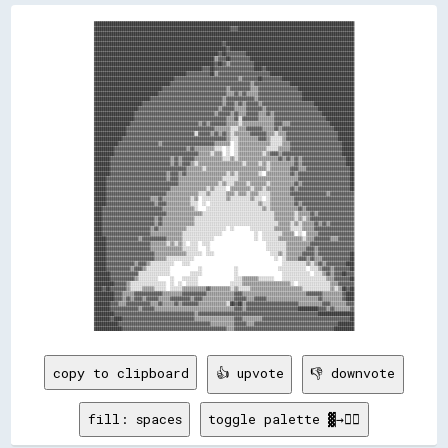
██████████████████████████████████████████████████████████████████████████████████████████████████████████████████████████████████

████████████████████████████████████████████████████████████████████▓▓▓▓██████████████████████████████████████████████████████████

██████████████████████████████████████████████████████████████████████████████████████████████████████████████████████████████████

██████████████████████████████████████████████████████████████████████████████████████████████████████████████████████████████████

████████████████████████████████████████████████████████████████▓▓████████████████████████████████████████████████████████████████

██████████████████████████████████████████████████████████████████▓▓██████████████████████████████████████████████████████████████

██████████████████████████████████████████████████████████████▓▓██▓▓▓▓▓▓▓▓▓▓██████████████████████████████████████████████████████

████████████████████████████████████████████████████████████▒▒▓▓▓▓██▓▓▓▓▓▓▓▓▓▓████████████████████████████████████████████████████

████████████████████████████████████████████████████████████▓▓██▓▓▒▒▓▓▓▓▓▓▓▓▓▓▓▓██████████████████████████████████████████████████

██████████████████████████████████████████████████████▓▓▓▓██▓▓▓▓▓▓▓▓▓▓▓▓▓▓▓▓▓▓▓▓████▓▓████████████████████████████████████████████

██████████████████████████████████████████████▓▓▓▓▓▓▓▓▓▓▓▓██▒▒▓▓▓▓▓▓▓▓▓▓▓▓▓▓▓▓▓▓▓▓▓▓▓▓▓▓██████████████████████████████████████████

████████████████████████████████████████▓▓▓▓▓▓▓▓▓▓▓▓▓▓▓▓▓▓▓▓▓▓▓▓▓▓▓▓▓▓▓▓▒▒▓▓▓▓▓▓▓▓██▓▓▓▓▓▓▓▓▓▓████████████████████████████████████

██████████████████████████████████████▓▓▓▓▓▓▓▓▓▓▓▓▓▓▓▓▓▓▓▓▓▓▓▓▓▓▓▓▓▓▓▓▓▓▓▓▓▓▓▓▒▒▓▓▓▓▓▓▓▓▓▓▓▓▓▓▓▓▓▓████████████████████████████████

██████████████████████████████████▓▓▓▓▓▓▓▓▓▓▓▓▓▓▓▓▓▓▓▓▓▓▓▓▓▓▓▓▓▓▓▓▒▒▓▓▓▓▓▓▓▓▓▓▒▒▒▒▓▓▓▓▓▓▓▓▓▓▓▓▓▓▓▓▓▓▓▓████████████████████████████

████████████████████████████████▓▓▓▓▓▓▓▓▓▓▓▓▓▓▓▓▓▓▓▓▓▓▓▓▓▓▓▓▓▓▓▓▓▓▒▒▒▒▓▓▒▒▓▓▒▒▒▒▒▒▓▓▓▓▓▓▓▓▓▓▓▓▓▓▓▓▓▓▓▓▓▓██████████████████████████

████████████████████████████▓▓▓▓▓▓▓▓▓▓▓▓▓▓▓▓▓▓▓▓▓▓▓▓▓▓▓▓▓▓▓▓▓▓▓▓▒▒▓▓▓▓▓▓▓▓▓▓▓▓▓▓▒▒▓▓▓▓▓▓▓▓▓▓▓▓▓▓▓▓▓▓▓▓▓▓██████████████████████████

████████████████████████▓▓▓▓▓▓▓▓▓▓▓▓▓▓▓▓▓▓▓▓▓▓▓▓▓▓▓▓▓▓▓▓▓▓▓▓▓▓▓▓▒▒▓▓▓▓▒▒▓▓▒▒▓▓▓▓▓▓▒▒▓▓▓▓▓▓▓▓▓▓▓▓▓▓▓▓▓▓▓▓▓▓▓▓▓▓████████████████████

██████████████████████▓▓▓▓▓▓▓▓▓▓▓▓▓▓▓▓▓▓▓▓▓▓▓▓▓▓▓▓▓▓▓▓▓▓▓▓▓▓▓▓▒▒▓▓▓▓▓▓▒▒▒▒▒▒▓▓▓▓▓▓▓▓▒▒▓▓▓▓▓▓▓▓▓▓▓▓▓▓▓▓▓▓▓▓▓▓▓▓▓▓██████████████████

████████████████████▓▓▓▓▓▓▓▓▓▓▓▓▓▓▓▓▓▓▓▓▓▓▓▓▓▓▓▓▓▓▓▓▓▓▓▓▓▓▓▓▒▒▓▓▓▓▓▓▒▒▓▓▒▒▒▒▓▓▓▓▓▓▒▒▒▒▓▓▒▒▓▓▓▓▓▓▓▓▓▓▓▓▓▓▓▓▓▓▓▓▓▓▓▓████████████████

████████████████████▓▓▓▓▓▓▓▓▓▓▓▓▓▓▓▓▓▓▓▓▓▓▓▓▓▓▓▓▓▓▓▓▓▓▓▓▓▓▓▓▓▓▓▓▓▓▒▒▒▒▓▓░░▓▓▓▓▓▓▓▓▒▒▒▒▒▒▒▒▓▓▓▓▓▓▓▓▓▓▓▓▓▓▓▓▓▓▓▓▓▓▓▓▓▓██████████████

██████████████████▓▓▓▓▓▓▓▓▓▓▓▓▓▓▓▓▓▓▓▓▓▓▓▓▓▓▓▓▓▓▓▓▓▓▒▒▓▓▒▒▓▓▓▓▓▓▓▓▒▒▒▒▒▒░░▒▒▒▒▒▒▒▒▒▒▒▒▒▒▒▒▓▓▓▓▒▒▒▒▓▓▓▓▓▓▓▓▓▓▓▓▓▓▓▓▓▓▓▓████████████

████████████████▓▓▓▓▓▓▓▓▓▓▓▓▓▓▓▓▓▓▓▓▓▓▓▓▓▓▓▓▓▓▓▓▓▓▓▓▓▓▓▓▓▓▓▓▒▒▒▒▒▒▒▒░░░░▒▒▒▒▓▓▓▓▓▓▓▓▒▒▒▒▒▒▓▓▒▒▓▓▓▓▓▓▓▓▓▓▓▓▓▓▓▓▓▓▓▓▓▓▓▓▓▓██████████

████████████████▓▓▓▓▓▓▓▓▓▓▓▓▓▓▓▓▓▓▓▓▓▓▓▓▓▓▓▓▓▓▓▓▓▓░░▓▓▓▓▓▓▒▒▓▓▒▒▓▓▒▒░░▒▒▒▒▒▒▒▒▓▓▓▓▓▓▓▓▒▒▒▒░░▒▒▒▒▓▓▓▓▓▓▓▓▓▓▓▓▓▓▓▓▓▓▓▓▓▓▓▓▓▓████████

██████████████▓▓▓▓▓▓▓▓▓▓▓▓▓▓▓▓▓▓▓▓▓▓▓▓▓▓▓▓▓▓▓▓▓▓▓▓▓▓▓▓▓▓▓▓▓▓▓▓▓▓▓▓▒▒░░░░▒▒▒▒▒▒▒▒▒▒▓▓▓▓▒▒░░░░░░▒▒▓▓▓▓▓▓▓▓▓▓▓▓▓▓▓▓▓▓▓▓▓▓▓▓▓▓████████

████████████▓▓▓▓▓▓▓▓▓▓▓▓▓▓▓▓▓▓▓▓▒▒▓▓▓▓▓▓▓▓▓▓▓▓▓▓▓▓▓▓▓▓▓▓▓▓▓▓▒▒▒▒▒▒▒▒  ░░▒▒▒▒▒▒▒▒▒▒▒▒▒▒▒▒░░░░░░▒▒▒▒▓▓▓▓▓▓▓▓▓▓▓▓▓▓▓▓▓▓▓▓▓▓▓▓▓▓██████

██████████▓▓▓▓▓▓▓▓▓▓▓▓▓▓▓▓▓▓▓▓▓▓▓▓▓▓▓▓▓▓▓▓▓▓▓▓▒▒▓▓▒▒▒▒▒▒▒▒▒▒░░░░  ░░  ░░▒▒▒▒▒▒▒▒▒▒▒▒▒▒░░░░░░▒▒▒▒▒▒▓▓▓▓▓▓▓▓▓▓▓▓▓▓▓▓▓▓▓▓▓▓▓▓▓▓██████

██████████▓▓▓▓▓▓▓▓▓▓▓▓▓▓▓▓▓▓▓▓▓▓▓▓▓▓▓▓▓▓▓▓▓▓▓▓▓▓▓▓▓▓▒▒▒▒▒▒░░▒▒▒▒  ░░  ░░▒▒▒▒▒▒▒▒▒▒▒▒░░▒▒▓▓▓▓▒▒▓▓▓▓▓▓▓▓▓▓▓▓▓▓▓▓▓▓▓▓▓▓▓▓▓▓▓▓▓▓██████

████████▓▓▓▓▓▓▓▓▓▓▓▓▓▓▓▓▓▓▓▓▓▓▓▓▓▓▓▓▓▓▒▒▓▓▒▒▓▓▓▓▓▓▒▒▒▒▒▒▒▒▒▒▒▒▒▒░░░░▒▒░░▒▒▒▒▒▒▒▒▒▒▒▒▒▒▒▒▒▒▒▒▓▓▒▒▓▓▒▒▓▓▒▒▓▓▓▓▓▓▓▓▓▓▓▓▓▓▓▓▓▓▓▓▓▓████

████████▓▓▓▓▓▓▓▓▓▓▓▓▓▓▓▓▓▓▓▓▓▓▓▓▓▓▓▓▓▓▒▒▓▓▒▒▓▓▓▓▒▒░░▒▒▒▒▒▒▒▒▒▒▒▒▒▒▒▒▒▒▒▒▒▒░░▒▒▒▒▒▒░░▒▒░░▒▒▒▒▒▒▒▒▒▒▒▒▓▓▒▒▓▓▓▓▓▓▓▓▓▓▓▓▓▓▓▓▓▓▓▓▓▓████

████████▓▓▓▓▓▓▓▓▓▓▓▓▓▓▓▓▓▓▓▓▓▓▓▓▓▓▓▓▓▓▓▓▓▓▓▓▓▓▒▒▒▒▒▒▒▒░░▒▒▒▒▒▒▒▒▒▒▒▒▒▒▒▒▒▒▒▒▒▒▒▒▒▒▒▒▒▒░░▒▒▒▒▒▒▒▒▒▒▓▓▓▓▒▒▒▒▓▓▓▓▓▓▓▓▓▓▓▓▓▓▓▓▓▓▓▓▓▓██

████████▓▓▓▓▓▓▓▓▓▓▓▓▓▓▓▓▓▓▓▓▓▓▓▓▓▓▓▓▒▒▓▓▓▓▒▒▓▓▒▒▒▒▒▒▒▒▒▒▒▒▒▒▒▒▒▒▒▒░░▒▒░░▒▒▒▒▒▒▒▒▒▒░░  ▒▒▒▒▒▒▒▒▒▒▒▒▓▓▒▒▓▓▓▓▓▓▓▓▓▓▓▓▓▓▓▓▓▓▓▓▓▓▓▓▓▓██

██████▓▓▓▓▓▓▓▓▓▓▓▓▓▓▓▓▓▓▓▓▓▓▓▓▓▓▓▓▓▓▒▒▓▓▓▓▒▒▒▒▒▒▒▒▒▒▒▒▒▒▒▒▒▒▒▒▒▒░░░░░░░░▒▒▒▒▒▒▒▒▒▒▒▒▒▒▒▒▒▒▒▒▒▒▒▒▒▒▒▒▒▒▓▓▓▓▓▓▓▓▓▓▓▓▓▓▓▓▓▓▓▓▓▓▓▓▓▓██

██████▓▓▓▓▓▓▓▓▓▓▓▓▓▓▓▓▓▓▓▓▓▓▓▓▓▓▓▓▓▓▓▓▓▓▓▓▒▒▒▒▒▒▒▒▒▒▒▒▒▒▒▒▒▒▒▒░░▒▒░░░░▒▒▒▒▒▒░░▒▒▒▒▒▒▒▒░░▒▒▒▒▒▒▒▒▒▒▒▒▓▓▒▒▓▓▓▓▓▓▓▓▓▓▓▓▓▓▓▓▓▓▓▓▓▓▓▓██

██████▓▓▓▓▓▓▓▓▓▓▓▓▓▓▓▓▓▓▓▓▓▓▓▓▓▓▓▓▓▓▓▓▒▒▒▒▒▒▒▒▒▒▒▒▒▒▒▒▒▒░░▒▒░░░░░░  ▒▒▒▒▒▒▒▒▒▒░░▒▒▒▒░░▒▒▒▒▒▒▒▒▒▒▒▒▓▓▒▒▓▓▓▓▓▓▓▓▓▓▓▓▓▓▓▓▓▓▓▓▓▓▓▓▓▓██

██████▓▓▓▓▓▓▓▓▓▓▓▓▓▓▓▓▓▓▓▓▓▓▓▓▓▓▓▓▓▓▒▒▒▒▒▒▒▒▒▒▒▒▒▒▒▒░░░░▒▒░░░░░░░░▒▒▒▒░░▒▒▒▒░░▒▒▒▒░░░░░░▒▒▒▒▒▒▒▒▒▒▓▓▓▓▓▓▓▓▓▓▓▓▓▓▓▓▓▓▒▒▓▓▓▓▓▓▓▓▓▓▓▓

██████▓▓▓▓▓▓▓▓▓▓▓▓▓▓▓▓▓▓▓▓▓▓▒▒▒▒▓▓▒▒▒▒▒▒▒▒▒▒▒▒▒▒░░▒▒  ░░░░░░░░░░░░▒▒░░░░░░░░░░▒▒░░░░  ░░▒▒▒▒▒▒▒▒▒▒▒▒▓▓▓▓▓▓▓▓▓▓▓▓▓▓▓▓▓▓▓▓▓▓▓▓▓▓▓▓▓▓

██████▓▓▓▓▓▓▓▓▓▓▓▓▓▓▓▓▓▓▓▓▓▓▓▓▒▒▓▓▓▓▒▒▒▒▒▒▒▒▒▒▒▒░░░░  ░░  ░░░░░░░░░░░░░░░░░░░░░░░░▒▒░░░░▒▒▒▒▒▒▒▒▒▒▒▒▓▓▒▒▓▓▓▓▓▓▓▓▓▓▓▓▓▓▓▓▓▓▓▓▓▓▓▓▓▓

████▓▓▓▓▓▓▓▓▓▓▓▓▓▓▓▓▓▓▓▓▓▓▓▓▓▓▓▓▓▓▒▒▒▒▒▒▒▒▒▒▒▒▒▒▒▒░░    ░░░░░░░░░░░░░░░░░░░░░░░░░░░░▒▒░░▒▒▒▒▒▒▒▒▒▒▒▒▒▒▓▓▒▒▓▓▓▓▓▓▓▓▓▓▓▓▓▓▓▓▓▓▓▓▓▓▓▓

████▓▓▓▓▓▓▓▓▓▓▓▓▓▓▓▓▓▓▓▓▓▓▓▓▓▓▓▓▓▓▓▓▒▒▒▒▒▒▒▒▒▒▒▒▒▒▒▒▒▒░░░░░░░░░░░░░░░░░░░░░░░░░░░░░░░░░░░░▒▒▒▒▒▒▒▒▒▒░░▒▒▒▒▒▒▓▓▒▒▓▓▓▓▓▓▓▓▓▓▓▓▓▓▓▓▓▓

████▓▓▓▓▓▓▓▓▓▓▓▓▓▓▓▓▓▓▓▓▓▓▓▓▓▓▒▒▓▓▒▒▒▒▒▒▒▒▒▒▒▒▒▒▒▒░░░░░░░░░░░░░░░░░░░░░░░░░░░░░░░░░░░░░░░░▒▒▒▒▒▒▒▒▒▒░░▒▒░░▒▒▓▓▓▓▓▓▓▓▓▓▓▓▓▓▓▓▓▓▓▓▓▓

████▓▓▓▓▓▓▓▓▓▓▓▓▓▓▓▓▓▓▓▓▓▓▓▓▓▓▒▒▓▓▒▒▒▒▒▒▒▒▒▒▒▒▒▒▒▒░░░░░░░░░░░░░░░░░░░░░░░░░░░░░░░░░░░░░░░░░░▒▒▒▒▒▒░░▒▒░░▒▒▒▒▒▒▓▓▒▒▓▓▒▒▓▓▓▓▓▓▓▓▓▓▓▓

████▓▓▓▓▓▓▓▓▓▓▓▓▓▓▓▓▓▓▓▓▓▓▓▓▒▒▓▓▒▒▒▒▒▒▒▒▒▒▒▒▒▒░░░░░░░░░░░░░░░░░░░░  ░░        ░░░░░░░░░░░░▒▒▒▒▒▒▒▒░░░░░░▒▒▒▒▒▒▓▓▓▓▓▓▓▓▓▓▓▓▓▓▓▓▓▓▓▓

████▓▓▓▓▓▓▓▓▓▓▓▓▓▓▓▓▓▓▓▓▓▓▓▓▒▒▒▒▒▒▒▒▒▒▒▒▒▒▒▒░░░░░░░░░░░░░░░░░░░░                ░░  ░░░░░░░░░░▒▒▒▒▒▒  ░░  ▒▒▒▒▒▒▓▓▓▓▓▓▓▓▓▓▓▓▓▓▓▓▓▓

██████▓▓▓▓▓▓▓▓▓▓▓▓▓▓▓▓▒▒▓▓▓▓▓▓▓▓▓▓▓▓▒▒▒▒▒▒▒▒░░░░░░░░░░░░░░░░                    ░░  ░░░░░░░░▒▒▒▒▒▒▒▒▒▒▒▒░░▒▒▒▒▓▓▓▓▓▓▓▓▒▒▒▒▓▓▓▓▓▓▓▓

██████▓▓▓▓▓▓▓▓▓▓▓▓▓▓▓▓▓▓▓▓▓▓▒▒▒▒▒▒▒▒░░▒▒░░▒▒░░  ░░░░  ░░░░                            ░░░░░░░░░░▒▒▒▒▒▒▒▒▒▒▒▒▓▓▓▓▓▓▓▓▓▓▓▓▓▓▓▓▓▓▓▓▓▓

██████▓▓▓▓▓▓▓▓▓▓▓▓▓▓▓▓▓▓▓▓▓▓▒▒▒▒▒▒▒▒▒▒▒▒▒▒▒▒░░░░░░░░    ░░                            ░░░░░░░░░░▒▒▒▒▒▒▒▒▒▒▓▓▓▓▒▒▓▓▓▓▓▓▓▓▓▓▓▓▓▓▓▓▓▓

██████▓▓▓▓▓▓▓▓▓▓▓▓▓▓▓▓▓▓▓▓▓▓▓▓▒▒▒▒▒▒▒▒▒▒▒▒▒▒▒▒░░░░░░░░  ░░░░                            ░░░░▒▒░░▒▒▒▒▒▒▒▒▓▓▓▓▓▓▒▒▓▓▓▓▓▓▓▓▓▓▓▓▓▓▓▓██

██████▓▓▓▓▓▓▓▓▓▓▓▓▓▓▓▓▓▓▓▓▓▓▓▓▒▒▒▒▒▒░░░░░░░░░░░░░░                                        ░░  ░░▒▒▒▒▒▒▓▓▓▓▒▒▓▓▒▒▒▒▓▓▓▓▓▓▓▓▓▓▓▓▓▓██

██████▓▓▓▓▓▓▓▓▓▓▓▓▓▓▒▒▓▓▓▓▒▒░░░░░░░░░░░░    ░░░░                                              ░░░░░░░░░░░░▒▒░░▒▒▓▓▒▒▓▓▓▓▓▓▓▓▓▓████

██████▓▓▓▓▓▓▓▓▓▓▓▓▒▒▓▓▓▓▒▒░░░░░░░░░░░░              ░░                ░░                    ░░░░░░░░░░░░░░  ░░░░▒▒▓▓▓▓▒▒▓▓▓▓▓▓▓▓██

████████▓▓▓▓▓▓▓▓▓▓▓▓▓▓░░░░░░░░░░░░░░░░          ░░░░░░                ░░                      ░░░░░░░░░░░░░░  ░░░░▒▒▓▓▒▒▓▓▓▓██▓▓▓▓

████████▓▓▓▓▓▓▓▓▓▓▓▓▒▒░░░░░░░░░░      ░░    ░░░░░░░░                  ░░░░▒▒▒▒▒▒▒▒░░░░░░░░    ░░░░░░░░░░░░░░░░░░░░░░▒▒▒▒▓▓▓▓▓▓▓▓██

██████████▓▓▓▓▓▓▒▒░░░░░░░░░░░░░░░░░░  ░░  ░░  ░░░░░░                ░░░░░░▒▒▒▒▒▒▒▒▒▒▒▒▒▒▒▒▒▒▒▒▒▒▒▒░░  ░░░░░░░░░░░░░░░░▒▒▒▒▓▓▓▓▓▓▓▓

████▓▓██▓▓▓▓▓▓▓▓▒▒░░░░░░▒▒▒▒▒▒░░░░░░  ░░░░░░▒▒▒▒▒▒▒▒▒▒▒▒▓▓▒▒▒▒▒▒▒▒▒▒░░▒▒░░░░░░▒▒▒▒▒▒▒▒▒▒▒▒▒▒▒▒▒▒▒▒▒▒▒▒▒▒░░░░░░░░░░░░░░▒▒░░▒▒██▓▓██

██████████▓▓▓▓▒▒▒▒▒▒▓▓▓▓▓▓▓▓▓▓▓▓▓▓▒▒▒▒▒▒▒▒▒▒▓▓▓▓▓▓▓▓▓▓▓▓▒▒▒▒▒▒▒▒▒▒▒▒▒▒▓▓▓▓▒▒▒▒▒▒▒▒▒▒▒▒▒▒▒▒▒▒▒▒▒▒▒▒▒▒▒▒▒▒▒▒▓▓▓▓▓▓▓▓▒▒▒▒▒▒▒▒▒▒▓▓████

██████████▓▓▓▓▒▒▓▓▒▒▓▓▓▓▒▒▓▓▓▓▓▓▒▒▒▒▒▒▓▓▓▓▓▓▓▓▓▓▒▒▓▓▓▓▒▒▒▒▒▒▒▒▒▒▒▒▒▒▒▒▓▓▓▓▓▓▒▒▒▒▓▓▓▓▓▓▒▒▒▒▒▒▒▒▒▒▒▒▒▒▒▒▒▒▒▒▒▒▒▒▒▒▓▓▒▒▒▒▒▒▒▒▒▒▓▓████

████████▓▓▓▓▒▒▒▒▓▓▓▓▓▓▓▓▓▓▓▓▒▒▒▒▓▓▒▒▒▒▒▒▓▓▒▒▓▓▓▓▓▓▓▓▒▒▒▒▒▒▒▒▒▒▒▒▒▒░░██▓▓██▒▒▓▓▓▓▓▓▓▓▓▓▓▓▓▓▓▓▓▓▓▓▓▓▓▓▓▓▒▒▒▒▒▒▒▒▒▒▒▒▓▓▓▓▒▒▒▒▒▒▒▒▓▓▓▓

████████▓▓▓▓▓▓▓▓▓▓▓▓▓▓▒▒▓▓▓▓▓▓▒▒▒▒▒▒▒▒▒▒▒▒▒▒▒▒▒▒▒▒▒▒▒▒▒▒▒▒▒▒▒▒▒▒▒▒▒▒▒▒▓▓▓▓▒▒▓▓▓▓▓▓▓▓▓▓▓▓▓▓▓▓▓▓▓▓▓▓▓▓▓▓██████████▓▓▓▓▒▒▓▓▒▒▒▒▒▒▒▒▓▓

██████████▓▓▓▓▓▓▓▓▓▓▓▓▓▓▓▓▓▓▓▓▓▓▓▓▓▓▓▓▓▓▓▓▓▓▓▓▓▓▓▓▒▒▓▓▓▓▓▓▓▓▓▓▓▓▓▓▓▓▓▓▓▓▓▓▓▓▓▓▓▓▓▓▓▓▓▓▓▓▓▓▓▓▓▓▓▓▓▓▓▓▓▓▓▓▓▓▓▓▓▓▓▓██████████████████

████████▓▓████▓▓▓▓▓▓▓▓▓▓▓▓▓▓▓▓▓▓▓▓▓▓▓▓▓▓▓▓▓▓▓▓▓▓▓▓▒▒▒▒▒▒▒▒▒▒▒▒▒▒▒▒▒▒▒▒▓▓▓▓▒▒▒▒▒▒▒▒▒▒▓▓▓▓▓▓▓▓▓▓▓▓▓▓▓▓▓▓▓▓▓▓▓▓▓▓▓▓▓▓▓▓▓▓▓▓▓▓▓▓▓▓▓▓██

████████████▓▓▓▓▓▓▓▓▓▓▓▓▓▓▓▓▓▓▓▓▓▓▓▓▓▓▓▓▓▓▓▓▓▓▓▓▓▓▓▓▓▓▓▓▓▓▒▒▒▒▒▒▒▒▒▒▒▒▓▓▓▓▓▓▒▒▒▒▓▓▓▓▓▓▓▓▓▓▓▓▓▓▓▓▓▓▓▓▓▓▓▓▓▓▓▓▓▓▓▓▓▓▓▓▓▓▓▓▓▓████████

copy to clipboard
👍 upvote
👎 downvote
fill: spaces
toggle palette ▓→✊🏽