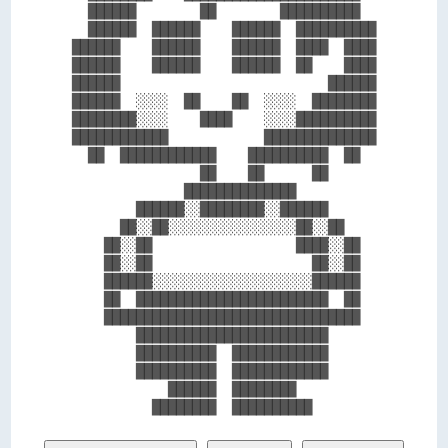
  ██████        ██        ██████████  

  ██████  ██████    ██████  ██████████

██████    ██████    ██████  ████  ████

██████    ██████    ██████  ██    ████

██████                          ██████

██████  ░░░░  ██    ██  ░░░░  ████████

████████░░░░    ████    ░░░░██████████

████████████            ██████████████

  ██  ████████████    ██████████  ██  

                ██    ██      ██      

              ██████████████          

        ██████░░████████░░██████      

      ██░░██░░░░░░░░░░░░░░░░██░░██    

    ██░░██                  ████░░██  

    ██░░██                    ██░░██  

    ██████░░░░░░░░░░░░░░░░░░░░██████  

    ██  ████████████████████████  ██  

    ████████████████████████████████  

        ████████████████████████      

        ██████████  ████████████      

        ██████████  ████████████      

            ██████  ████████          
