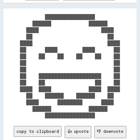
        ████████████████        

    ██████            ██████    

  ████                    ████  

  ██                        ██  

████                        ████

██      ████        ████      ██

██    ██    ██    ██    ██    ██

██                            ██

██                            ██

██    ████████████████████    ██

██    ██                ██    ██

████  ████            ████  ████

  ██    ██████    ██████    ██  

  ████      ████████      ████  

    ██████            ██████    

copy to clipboard
👍 upvote
👎 downvote