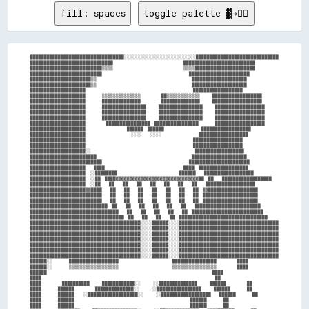
fill: spaces
toggle palette ▓→✊🏽
██████████████████████████████████░░░░░░░░░░░░░░░░░░░░░░░░░░██████████████████████████████

██████████████████████████████                                  ██████████████████████████

██████████████████████████▒▒▒▒                                  ▒▒▒▒██████████████████████

██████████████████████████                                          ██████████████████████

██████████████████████▒▒                                              ████████████████████

██████████████████████▒▒                                              ████████████████████

████████████████████                                                    ██████████████████

████████████████████        ▒▒▒▒▒▒▒▒▒▒▒▒▒▒          ██▒▒▒▒▒▒▒▒▒▒▒▒      ██████████████████

████████████████████        ██████████████          ██████████████      ██████████████████

████████████████████        ████████████████      ████████████████      ██████████████████

████████████████████        ████████████████      ████████████████      ██████████████████

████████████████████        ████████████████      ████████████████      ██████████████████

████████████████████          ████████████████  ████████████████        ██████████████████

████████████████████                    ██████  ██████                  ██████████████████

████████████████████                      ░░░░    ░░░░                  ██████████████████

████████████████████                                                    ██████████████████

████████████████████                                                    ██████████████████

████████████████████░░                                                  ██████████████████

████████████████████████                                              ████████████████████

██████████████████████████                                          ██████████████████████

████████████████████    ████                                      ████  ██████████████████

████████████████████  ░░████████                              ██████    ██████████████████

████████████████████  ░░██  ████▓▓▓▓▓▓▓▓▓▓▓▓▓▓▓▓▓▓▓▓▓▓▓▓▓▓▓▓▓▓██  ██    ██████████████████

████████████████████  ░░██    ██    ██    ██    ██    ██    ██    ██    ██████████████████

████████████████████▓▓████    ██    ██    ██    ██    ██    ██    ██  ▓▓██████████████████

██████████████████████████    ██    ██    ██    ██    ██    ██    ██  ████████████████████

██████████████████████████    ██    ██    ██    ██    ██    ██    ██  ████████████████████

████████████████████████████  ██    ██    ██    ██    ██    ██    ████████████████████████

████████████████████████████████    ██    ██    ██    ██    ██  ██████████████████████████

██████████████████████████████████  ██    ██    ██    ██  ████████████████████████████████

████████████████████████████████████████░░░░██████░░░░████████████████████████████████████

████████████████████████████████████████░░░░██████░░░░████████████████████████████████████

████████████████████████████████████████░░░░██████░░░░████████████████████████████████████

████████████████████████████████████████░░░░██████░░░░████████████████████████████████████

████████████████████████████████████████░░░░██████░░░░████████████████████████████████████

████████████████████████████████████████░░░░██████░░░░████████████████████████████████████

████████████████████████████████████████░░░░██████░░░░████████████████████████████████████

██████░░        ██████████████████                          ████████████████          ████

██████░░        ▒▒▒▒▒▒▒▒▒▒▒▒▒▒▒▒▒▒                          ▒▒▒▒▒▒▒▒▒▒▒▒▒▒▒▒          ████

██████                                                                                ████

████                                                                                    ██

████          ██████████      ████████████░░      ░░██████████████      ██████          ██

████        ██████          ██████████████░░      ░░████████████████      ██████        ██

████        ██████    ░░██████████████████░░      ░░██████████████████    ██████        ██

████        ██████                                                        ██████        ██

████        ██████                                                        ██████        ██
