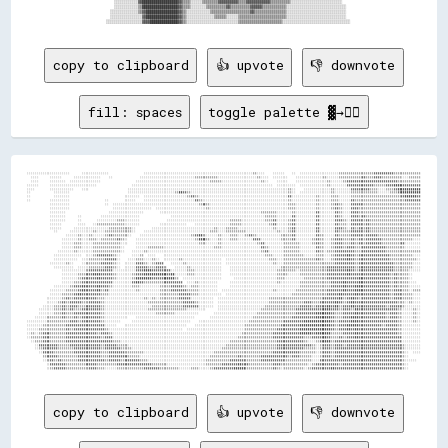
        ░░░░░░░░░░░░▓▓██████████████████▓▓▒▒▒▒░░░░░░▒▒▒▒▒▒▒▒▓▓▓▓▓▓▓▓▓▓▒▒▒▒▓▓▓▓▓▓▓▓▓▓▓▓▒▒▒▒▒▒▒▒▒▒░░░░░░░░░░░░░░░░░░░░░░░░░░    

        ░░░░░░░░░░░░▒▒██████████████████▓▓▒▒▒▒░░░░░░░░▒▒▒▒▒▒▒▒▒▒▓▓▒▒▒▒▒▒▒▒▒▒▓▓▓▓▓▓▒▒▒▒▒▒▒▒▒▒▒▒░░░░░░░░░░░░░░░░░░░░░░░░░░░░░░  

      ░░░░░░░░░░░░░░▒▒▓▓████████████████▓▓▒▒░░░░░░░░░░░░▒▒▒▒▒▒▒▒▒▒▒▒▒▒▒▒▒▒▒▒▓▓▒▒▒▒▒▒▒▒▒▒▒▒▒▒▒▒░░░░░░░░░░░░░░░░░░░░░░░░░░░░░░  

      ░░░░░░░░░░░░░░░░▓▓████████████████▓▓▒▒░░░░░░░░░░░░░░▒▒▒▒▒▒░░░░░░▒▒▒▒▒▒▒▒▒▒▒▒▒▒▒▒▒▒▒▒▒▒▒▒░░░░░░░░░░░░░░░░░░░░░░░░░░░░░░  

copy to clipboard
👍 upvote
👎 downvote
fill: spaces
toggle palette ▓→✊🏽
░░░░░░░░░░░░░░░░░░░░░░      ░░░░░░░░░░░░░░                  ░░░░░░░░░░░░░░░░░░░░░░░░░░░░░░░░░░░░░░░░░░░░░░░░░░░░░░░░▒▒░░░░    ░░░░░░    ░░  ░░░░░░░░░░░░░░░░░░░░▒▒▒▒▒▒▒▒▒▒▒▒▒▒▒▒▒▒▓▓▓▓▓▓▓▓▓▓▒▒▒▒▒▒▒▒▒▒▒▒▒▒
  ░░░░      ░░░░░░      ░░░░░░░░░░░░░░    ░░              ░░░░░░░░░░░░░░░░░░░░░░░░░░░░▒▒▒▒▒▒▒▒▒▒▒▒░░░░░░░░░░░░░░░░░░░░▒▒░░░░  ░░░░░░░░    ░░░░░░░░░░░░░░▒▒░░░░░░▒▒▒▒▒▒▒▒▒▒▒▒▓▓▒▒▒▒▓▓▓▓▒▒▒▒▒▒▒▒▒▒░░░░▒▒▒▒▒▒
  ░░░░      ░░░░░░░░  ░░░░░░░░░░░░░░░░                  ░░░░░░░░░░░░░░░░░░░░░░░░░░░░░░░░░░░░░░▒▒▒▒▒▒░░░░░░░░░░░░░░░░░░░░▒▒░░    ░░░░░░    ░░░░░░░░░░░░░░░░▒▒░░░░░░▒▒▓▓▓▓▓▓▓▓▓▓▓▓▓▓▓▓▓▓▓▓▓▓▓▓▓▓▒▒▒▒▒▒▒▒▒▒▒▒
░░░░░░      ░░░░░░░░░░░░░░░░░░░░░░░░                  ░░░░░░░░░░░░░░░░░░░░░░░░░░░░░░░░░░░░░░░░░░░░░░░░░░░░░░░░░░░░░░░░░░░░░░░░  ░░░░░░░░░░  ░░░░░░░░░░░░░░▒▒░░░░░░░░▓▓▓▓▓▓▓▓▓▓▓▓▓▓▒▒▒▒▒▒▓▓▓▓████▓▓▓▓▓▓▓▓▓▓
░░░░        ░░░░░░░░░░░░    ░░░░                    ░░░░░░░░░░░░░░░░░░░░░░░░░░░░░░░░░░░░░░░░░░░░░░░░░░░░░░░░░░░░░░░░░░░░░░░░░░░░░░░░░░▒▒░░    ░░░░░░░░░░░░░░▒▒░░░░░░░░▓▓▓▓▓▓▓▓▓▓▒▒▒▒░░░░▒▒▒▒▓▓████████████
░░            ░░░░░░░░                              ░░░░░░░░░░░░░░░░░░░░░░░░▒▒██▓▓▒▒░░░░░░░░░░░░░░░░░░░░░░░░░░░░░░░░░░░░░░░░░░░░░░░░░░▒▒░░  ░░░░░░░░░░░░░░░░▒▒░░░░░░░░▒▒▒▒▒▒▒▒▒▒▒▒▒▒░░░░░░▒▒▒▒▓▓██████████
░░            ░░░░░░░░                            ░░░░░░░░  ░░░░░░░░░░░░░░░░░░░░░░▒▒▓▓▒▒░░░░░░░░░░░░░░░░░░░░░░░░░░░░░░░░░░░░░░░░░░░░░░▓▓░░░░░░░░░░░░▒▒░░░░░░▒▒▒▒░░░░░░▒▒▒▒▒▒▒▒▒▒▒▒▒▒▒▒▒▒▒▒▒▒▒▒▒▒▓▓██████▓▓
░░          ░░░░░░░░░░                  ░░        ░░░░░░    ░░░░░░░░░░░░░░░░░░░░░░░░░░▓▓▒▒░░░░░░░░░░░░░░░░░░░░░░░░░░░░░░░░░░░░░░░░░░░░▒▒░░░░░░░░░░░░▒▒░░░░░░▒▒▒▒░░░░░░▓▓▒▒▒▒▒▒▒▒▒▒▒▒▒▒▒▒▒▒▒▒▒▒▒▒▒▒▓▓▓▓▓▓▓▓
            ░░░░░░░░░░                  ░░  ░░░░░░░░░░░░░░░░░░░░░░░░░░░░░░░░░░░░░░░░░░░░▒▒▓▓▒▒░░░░░░░░░░░░░░░░░░░░░░░░░░░░░░░░░░░░░░░░▒▒▒▒░░░░░░░░░░▒▒░░░░░░▒▒▓▓▒▒░░░░▓▓▓▓▓▓▒▒▒▒▒▒▒▒▒▒▒▒▒▒▒▒▒▒▒▒▒▒▒▒▒▒▒▒▒▒
            ░░░░░░░░░░                      ░░░░░░░░░░░░░░░░░░░░  ░░░░░░░░░░░░░░░░░░░░░░░░░░▒▒░░░░░░░░░░░░░░░░░░░░░░░░░░░░░░░░░░░░░░░░▒▒▒▒░░░░░░░░░░▒▒░░░░░░▒▒▓▓▒▒░░░░▓▓▓▓▒▒▒▒▒▒▒▒▒▒▒▒▒▒▒▒▒▒▒▒▒▒▒▒▒▒▒▒▒▒▒▒
            ░░░░░░░░                      ░░░░░░░░░░░░░░░░░░        ░░░░░░░░░░░░░░░░░░░░░░░░░░░░░░░░░░░░░░░░░░░░░░░░░░░░▒▒▒▒▒▒▒▒░░░░░░░░▒▒░░░░░░░░░░▓▓░░░░░░░░▓▓▒▒░░░░▓▓▓▓▒▒▒▒▒▒▒▒▒▒▒▒▒▒▒▒▒▒▒▒▒▒▒▒▒▒▒▒▒▒▒▒
            ░░░░░░░░      ░░          ░░░░░░░░░░░░░░░░░░░░                ░░░░░░░░░░░░░░░░░░░░░░░░░░░░░░░░░░░░░░░░░░░░░░░░▒▒▒▒▒▒░░░░░░░░▓▓░░░░░░░░░░▓▓░░░░░░░░▓▓▒▒░░░░▓▓▓▓▒▒▓▓▒▒▒▒▒▒▒▒▒▒▒▒▒▒▒▒▒▒▒▒▒▒▒▒▒▒▒▒
            ░░░░░░░░      ░░        ░░░░░░░░░░▒▒▒▒░░░░░░░░              ░░░░░░░░░░░░░░░░░░░░░░░░░░░░░░░░▒▒▒▒▒▒░░░░░░░░░░░░▒▒▒▒▓▓░░░░░░▒▒▓▓░░░░░░░░░░▓▓░░░░░░░░▓▓▓▓▒▒░░▓▓▓▓▓▓▒▒▓▓▒▒▒▒▒▒▒▒▒▒▒▒▒▒▒▒▒▒▒▒▒▒▒▒▒▒
            ░░░░░░        ░░░░    ░░▒▒▒▒▒▒▒▒▒▒▒▒▒▒░░░░░░░░          ░░░░░░░░░░░░░░    ░░░░░░░░░░░░░░░░░░▒▒▒▒▒▒░░░░░░░░░░░░░░▒▒▓▓░░░░░░▒▒▓▓░░░░░░░░░░▓▓░░░░░░░░▓▓▒▒▒▒░░▓▓▓▓▓▓▒▒▓▓▒▒▒▒▒▒▒▒▒▒▒▒▒▒▒▒▒▒▒▒▒▒▒▒▒▒
            ░░░░░░      ░░░░░░░░░░░░░░░░░░▒▒▒▒▒▒▒▒▒▒▒▒░░        ░░░░░░░░░░░░░░░░░░░░░░░░░░░░░░░░▒▒░░░░▒▒▒▒▒▒░░░░░░░░░░░░░░░░░░▒▒░░░░░░▒▒▓▓░░░░░░░░░░▓▓░░░░░░░░▓▓▓▓▒▒░░▓▓▒▒▓▓▒▒▓▓▒▒▒▒▒▒▒▒▒▒▒▒▒▒▒▒▒▒▒▒▒▒▒▒▒▒
              ░░      ░░░░░░░░░░░░▒▒░░░░▒▒▒▒▒▒▒▒▒▒▒▒▒▒░░    ░░░░░░░░░░░░░░░░░░░░░░░░░░░░░░░░░░▒▒▒▒░░░░▒▒▒▒▒▒▒▒▒▒░░░░░░░░░░░░░░░░▒▒░░░░▒▒▓▓░░░░░░░░░░▓▓░░░░░░░░▓▓▒▒▒▒▒▒▓▓▓▓▓▓▒▒▓▓▒▒▒▒▒▒▒▒▒▒▒▒▒▒▒▒▒▒▒▒▒▒▒▒▒▒
                    ░░░░░░▒▒░░░░▒▒░░░░░░▒▒▓▓▒▒▒▒▒▒▒▒░░    ░░░░░░░░░░░░░░░░░░░░░░░░░░▒▒▓▓██▒▒░░░░░░▒▒░░░░▒▒▒▒░░░░▒▒▓▓▒▒░░░░░░░░░░░░▒▒▒▒▒▒▓▓░░░░░░░░░░▓▓▒▒░░░░░░▓▓▒▒▒▒▒▒▓▓▓▓▓▓▒▒▓▓▓▓▓▓▒▒▒▒▒▒▒▒▒▒▒▒▒▒▒▒▒▒▒▒▒▒
                  ░░░░░░░░▒▒░░░░▒▒▒▒░░▒▒▒▒▒▒▒▒▓▓▒▒░░    ░░░░░░░░░░░░░░░░░░░░░░░░░░░░░░▒▒████▒▒░░░░▒▒░░░░▒▒▒▒░░░░░░░░▓▓▓▓░░░░░░░░░░▒▒▒▒▒▒▓▓░░░░░░░░▒▒▓▓▒▒░░░░▒▒▓▓▓▓▒▒▒▒▓▓▒▒▓▓▒▒▓▓▓▓▓▓▓▓▒▒▒▒▒▒▒▒▒▒▒▒▒▒▒▒░░░░
                  ░░░░░░▒▒▒▒░░░░░░▒▒▒▒▒▒▒▒▒▒▒▒▒▒░░░░    ░░░░░░░░░░░░░░░░░░░░░░░░░░░░░░░░▒▒▒▒░░░░░░▒▒░░░░░░░░░░░░░░░░░░▒▒▓▓░░░░░░░░░░▒▒▒▒▒▒▒▒░░░░░░▒▒▓▓▒▒░░░░▒▒▓▓▓▓▒▒▒▒▓▓▒▒▓▓▒▒▓▓▓▓▓▓▓▓▒▒▒▒▒▒▒▒▒▒▓▓░░░░░░░░
                  ░░░░░░▒▒▒▒░░░░░░▒▒▒▒▒▒▒▒▒▒▒▒▒▒░░      ░░░░░░▒▒▒▒▒▒▒▒░░░░░░░░░░░░░░░░░░░░░░░░░░▒▒▒▒░░░░░░░░░░░░░░░░░░░░▓▓▒▒░░░░░░░░▒▒▒▒▒▒▒▒░░░░░░░░▓▓▒▒░░░░▒▒▓▓▓▓▒▒▓▓▓▓▒▒▒▒▓▓▓▓▓▓▓▓▓▓▓▓▒▒▒▒▒▒▒▒▒▒░░░░░░░░
                ░░░░░░░░▒▒░░░░░░░░▒▒▒▒▒▒▒▒▒▒▒▒▒▒░░    ░░░░░░▒▒░░░░░░░░░░░░░░░░░░░░░░░░░░░░░░░░░░░░░░░░░░░░░░░░░░░░░░░░░░▒▒▓▓░░░░░░░░▒▒▒▒▒▒▒▒░░░░░░░░▓▓▒▒░░▒▒▒▒▓▓▓▓▓▓▓▓▓▓▒▒▒▒▓▓▓▓▓▓▓▓▓▓▓▓▒▒▒▒▒▒▒▒▒▒▒▒▒▒▒▒▒▒
              ░░░░░░░░░░░░░░  ░░░░▒▒▓▓▓▓▓▓▓▓▒▒░░      ░░░░▒▒  ░░░░    ░░░░░░░░░░░░░░░░░░░░░░░░░░░░░░░░░░░░░░░░░░░░░░░░░░░░▒▒▒▒░░░░░░▒▒▒▒▒▒▒▒▒▒░░░░░░▒▒▒▒░░░░▒▒▓▓▓▓▓▓██▓▓▒▒▓▓▓▓▓▓▓▓▓▓▓▓▓▓▓▓▒▒▒▒▒▒▒▒▒▒▒▒░░░░
              ░░░░░░░░░░░░  ░░░░▒▒▒▒▒▒▒▒▓▓▓▓▓▓░░    ░░░░▒▒▒▒░░░░▒▒░░  ░░░░░░░░▒▒░░░░░░░░░░░░░░░░░░░░  ░░░░░░░░░░░░░░░░░░░░░░▒▒▒▒░░░░▒▒▒▒▒▒▒▒▒▒▒▒▒▒▒▒▓▓▒▒░░░░▒▒▓▓▓▓▓▓██▓▓▒▒▓▓▓▓▓▓▓▓▓▓▓▓▓▓▓▓▒▒▒▒▒▒▒▒▒▒▒▒▒▒░░
            ░░░░░░░░▒▒░░    ░░▒▒▒▒▒▒▒▒▓▓▓▓▓▓▒▒░░  ░░░░░░▓▓▓▓▒▒░░▒▒▓▓▓▓    ░░░░░░▒▒░░░░░░░░░░░░░░░░░░  ░░░░░░░░░░░░░░░░░░░░░░░░▒▒░░░░▒▒▒▒▒▒▒▒▒▒▒▒▒▒▒▒▒▒▒▒▒▒▒▒▒▒▓▓▓▓▓▓▓▓▓▓▒▒▓▓▓▓▓▓▓▓▓▓▓▓▓▓▓▓▓▓▒▒▒▒▒▒▒▒▒▒░░░░
              ░░░░░░░░░░  ░░░░░░▒▒▒▒▒▒▒▒▓▓▓▓▒▒░░  ░░░░░░▓▓▓▓▓▓▒▒▒▒▓▓▓▓▒▒    ░░░░░░▒▒░░░░░░░░░░░░░░░░    ░░░░░░░░░░░░░░░░░░░░░░░░░░▒▒▒▒▒▒▒▒▒▒▒▒▒▒▒▒▒▒▒▒▒▒▒▒▓▓▓▓▓▓▓▓▓▓▓▓▓▓▒▒▓▓▓▓▓▓▓▓▓▓▓▓▓▓▓▓▓▓▒▒▒▒▒▒▒▒▒▒░░░░
                  ░░░░░░░░░░░░▒▒▓▓▓▓▓▓▓▓▓▓▓▓░░░░░░░░░░░░▓▓▓▓████▓▓▓▓▓▓▓▓▓▓░░░░░░░░▒▒▒▒░░░░░░░░░░░░░░    ░░░░░░░░░░░░░░░░░░░░░░░░▒▒▒▒▒▒▒▒▒▒░░▒▒▒▒▒▒▒▒▒▒▒▒▒▒▓▓▓▓▓▓▓▓▓▓██▓▓▒▒▓▓▓▓▓▓▓▓▓▓▓▓▓▓▓▓▓▓▒▒▒▒▒▒▒▒░░░░░░
                  ░░░░░░░░▒▒▒▒▓▓▓▓████▓▓▓▓▓▓▒▒░░░░░░░░▒▒▓▓▓▓████████████▓▓██░░░░░░▒▒▒▒░░░░░░░░░░░░░░    ░░░░░░░░░░░░░░░░░░░░░░░░▒▒▒▒▒▒░░░░░░▒▒▒▒▒▒▒▒▒▒▒▒▒▒▓▓▓▓▓▓▓▓▓▓██▓▓▓▓▓▓▓▓▓▓▓▓▓▓▓▓▓▓▓▓▒▒▓▓▒▒▒▒▒▒░░    
                  ░░░░░░░░▒▒▓▓▓▓▓▓▓▓██▓▓▓▓▓▓▒▒░░░░░░░░▒▒████████▓▓▓▓▓▓██████▒▒  ░░░░░░░░░░░░░░░░░░░░      ░░░░░░░░░░░░░░░░░░░░░░▒▒▒▒░░░░░░░░░░▒▒▒▒▒▒▒▒▒▒▒▒▓▓▓▓▓▓▓▓▓▓▓▓▓▓▓▓██▓▓▓▓▓▓▓▓▓▓▓▓▓▓▒▒▓▓▒▒▒▒▒▒░░    
                  ░░░░░░▒▒▒▒▓▓▓▓▓▓▓▓▓▓▓▓▓▓▓▓░░░░░░░░░░▓▓██▓▓▒▒▒▒▒▒▒▒▒▒▓▓▓▓▓▓▓▓▓▓  ░░░░▒▒░░░░░░░░░░      ░░░░░░░░░░░░░░░░░░░░░░░░▒▒░░░░░░░░░░▒▒▒▒▒▒▒▒▒▒▒▒▒▒▒▒▓▓▓▓▓▓██▓▓▓▓▓▓██▓▓▓▓▓▓▓▓▓▓▓▓▓▓▒▒▓▓▒▒▒▒▒▒░░░░  
              ░░░░░░░░▒▒▓▓▓▓██▓▓▓▓▓▓██▓▓▓▓▒▒░░░░░░░░░░▒▒▒▒░░░░░░░░░░▒▒▒▒▒▒▓▓▓▓▓▓▒▒░░▒▒▒▒░░░░░░░░░░      ░░░░░░░░░░░░░░░░░░░░░░░░░░░░░░░░░░░░▒▒▒▒▒▒▒▒▒▒▒▒▒▒▒▒▓▓▓▓▓▓██▓▓▓▓████▓▓▓▓▓▓▓▓▓▓▓▓▓▓▒▒▓▓▒▒▒▒▒▒░░░░░░
            ░░░░░░░░▒▒▒▒▒▒▓▓██▓▓▓▓▓▓██▒▒▓▓░░░░░░░░░░░░░░▒▒░░░░░░░░░░▒▒▒▒▒▒▓▓▓▓▓▓▓▓▒▒▒▒▒▒░░░░░░░░░░  ░░░░░░░░░░░░░░░░░░░░░░░░░░▒▒░░░░░░░░░░▒▒▒▒▒▒▒▒▒▒▒▒▒▒▒▒▓▓▓▓▓▓▓▓██▓▓▓▓████▓▓▓▓▓▓▓▓▓▓▓▓▓▓▒▒▓▓▓▓▒▒▒▒░░▒▒▒▒
            ░░░░░░▒▒▒▒▒▒▓▓██▓▓▓▓▓▓▓▓▓▓▒▒▒▒░░░░░░░░░░░░░░░░░░░░░░░░░░▒▒▒▒▒▒▒▒▒▒▓▓▓▓▓▓▒▒▒▒░░░░░░░░░░░░  ░░░░░░░░░░░░░░░░░░░░░░░░░░░░░░░░░░▒▒▒▒▒▒▒▒▒▒▒▒▒▒▒▒▒▒▓▓▓▓▓▓██▓▓▓▓▓▓██▓▓▓▓▓▓▓▓▓▓▓▓▓▓▓▓▒▒▓▓▓▓▒▒▒▒▒▒░░░░
          ░░░░░░░░▒▒▓▓▒▒▓▓▓▓▓▓▓▓▓▓▓▓▒▒▒▒░░░░░░░░░░░░░░░░░░░░▒▒░░▒▒░░▒▒▒▒▒▒▒▒▒▒▓▓▓▓▓▓░░░░░░░░░░░░  ░░░░░░░░░░░░░░░░░░░░░░░░░░▒▒▒▒▒▒▒▒▒▒▒▒▒▒▒▒▒▒▒▒▒▒▒▒▒▒▒▒▓▓▓▓▓▓▓▓██▒▒▓▓██▓▓▒▒▓▓▓▓▓▓▓▓▓▓▓▓▓▓▒▒▓▓▓▓▒▒▒▒▒▒░░░░
          ░░░░░░▒▒▓▓▒▒▓▓▓▓▓▓▒▒▒▒▓▓▓▓▓▓▒▒░░░░░░░░░░░░░░░░░░░░░░▒▒▒▒▒▒▒▒▒▒▒▒▒▒▒▒▒▒▓▓▓▓▓▓▒▒░░░░░░░░  ░░░░░░░░░░░░░░░░░░░░░░░░░░▒▒▒▒▒▒▒▒▒▒▒▒▒▒▒▒▒▒▓▓▓▓▒▒▒▒▓▓▓▓▓▓▓▓██▓▓▒▒▓▓██▓▓▓▓▓▓▓▓▓▓▓▓▓▓▓▓▓▓▓▓▓▓▒▒▒▒░░▒▒░░░░
        ░░░░░░▒▒▒▒▓▓▒▒▓▓▓▓▒▒▒▒▓▓▓▓▓▓▓▓▒▒░░░░░░░░░░░░░░░░░░░░░░░░▒▒▒▒▒▒▒▒▒▒▒▒▒▒▒▒▓▓▓▓▓▓▓▓░░░░░░░░  ░░░░░░░░░░░░░░░░░░░░░░░░▒▒▒▒▒▒▒▒▒▒▒▒▒▒▒▒▒▒▓▓▓▓▓▓▒▒▓▓▓▓▓▓██▓▓██▒▒▓▓▓▓██▓▓▓▓▓▓▓▓▓▓▓▓▓▓▓▓▒▒▓▓▓▓▓▓▒▒░░░░░░░░
      ░░░░░░░░▒▒▒▒▓▓▒▒▓▓▒▒▒▒▓▓▓▓▓▓▓▓▓▓▒▒░░░░░░░░░░░░░░░░░░░░░░▒▒▒▒▒▒▒▒▒▒▒▒▒▒▒▒▒▒▒▒░░░░░░░░░░      ░░░░░░░░░░░░░░░░░░░░░░▒▒▒▒▒▒▒▒▒▒▒▒▒▒▒▒▒▒▓▓▓▓▓▓▓▓▓▓▓▓▓▓████▓▓▓▓▒▒▓▓▓▓▒▒██▓▓▓▓▓▓▓▓▓▓▓▓▓▓▓▓▓▓▓▓▒▒░░░░░░▒▒░░
      ░░░░░░░░▒▒▒▒▓▓▒▒▒▒▓▓▓▓▓▓▓▓▓▓▓▓▓▓▒▒░░░░░░░░░░░░░░░░░░░░░░░░░░▒▒▒▒▒▒▒▒▒▒░░░░░░░░░░░░        ░░░░░░░░░░░░░░░░░░░░░░▒▒▒▒▒▒▒▒▒▒▒▒▒▒▒▒▒▒▒▒▓▓▓▓▓▓▓▓▓▓████████▓▓▒▒▒▒▓▓▓▓▓▓██▓▓▓▓▓▓▓▓▓▓▓▓▓▓▒▒▓▓▓▓▒▒░░░░░░▒▒░░
    ░░░░░░▒▒▒▒▒▒▒▒▓▓▒▒▒▒▓▓▒▒▓▓▓▓▓▓▓▓▓▓▒▒░░░░░░░░░░░░    ░░░░░░░░░░░░░░░░░░░░░░░░░░░░░░        ░░░░░░░░░░░░░░░░░░░░░░▒▒▒▒▒▒▒▒▒▒▒▒▒▒▒▒▒▒▒▒▓▓▓▓▓▓▓▓▓▓▓▓████████▓▓▒▒▒▒▓▓▓▓████▓▓▓▓▓▓▓▓▓▓▓▓▓▓▒▒▓▓▓▓▒▒░░░░░░▒▒░░
░░░░░░░░░░▒▒▒▒▒▒▒▒▒▒▒▒▓▓▓▓▒▒▓▓▓▓▓▓▓▓▓▓▒▒░░░░░░░░      ░░░░░░░░░░░░░░░░░░░░░░░░░░░░░░    ░░░░░░░░░░░░░░░░░░░░░░░░░░▒▒▒▒▒▒▒▒▒▒▒▒▒▒▒▒▒▒▓▓▓▓▓▓▓▓▓▓██████████████▓▓▒▒▓▓▓▓▓▓████▓▓▓▓▓▓▓▓▓▓▓▓▓▓▓▓▓▓▓▓▒▒░░░░░░▒▒░░
░░░░░░░░▒▒▒▒▒▒▒▒▒▒▒▒▓▓▓▓▓▓▓▓▓▓▓▓▓▓▓▓▓▓▓▓░░░░░░    ░░░░░░░░░░░░░░░░░░░░░░░░░░░░░░░░    ░░░░░░░░░░░░░░░░░░░░░░░░░░▒▒▒▒▒▒▒▒▒▒▒▒▒▒▒▒▒▒▓▓▓▓▓▓▓▓▓▓████████████████▓▓▒▒▓▓▓▓██████▓▓▓▓▓▓▓▓▓▓▓▓▒▒▓▓▓▓▓▓▒▒░░░░░░░░░░
░░░░░░▒▒▒▒▒▒▒▒▒▒▒▒▒▒▓▓▒▒▓▓▓▓▓▓▓▓▓▓▓▓▓▓▓▓▒▒░░░░░░░░░░░░░░░░░░░░░░░░░░░░░░░░░░░░░░  ░░░░░░░░░░░░░░░░░░░░░░░░░░░░░░▒▒▒▒▒▒▒▒▒▒▒▒▒▒▒▒▓▓▓▓▓▓▓▓▓▓▓▓████████████████▓▓▒▒▓▓▓▓██▓▓██▓▓▓▓▓▓▓▓▓▓▓▓▓▓▓▓▓▓▓▓▒▒░░░░░░░░░░
░░▒▒░░▒▒▓▓▓▓▒▒▒▒▒▒▒▒▓▓▓▓▓▓▓▓▓▓▓▓▓▓▓▓▒▒▓▓▓▓▒▒░░░░░░░░░░░░░░░░░░░░░░░░░░░░░░░░░░░░░░░░░░░░░░░░░░░░░░░░░░░░░░░░░░▒▒▒▒▒▒▒▒▒▒▒▒▒▒▒▒▓▓▓▓▓▓▓▓▓▓▓▓▓▓██████▓▓████████▒▒▒▒▒▒▓▓▓▓▓▓██▓▓▓▓▓▓▓▓▓▓▓▓▓▓▓▓▓▓▓▓▒▒░░░░░░░░░░
░░▒▒▒▒▒▒▓▓▓▓▒▒▒▒▒▒▒▒▓▓▓▓▓▓▓▓▓▓▓▓▓▓▓▓▓▓▒▒▓▓▓▓░░░░░░░░░░░░░░░░░░░░░░░░░░░░░░░░░░░░░░░░░░░░░░░░░░░░░░░░░░░░░░░░▒▒▒▒▒▒▒▒▒▒▒▒▒▒▒▒▒▒▓▓▓▓▓▓▓▓▓▓▓▓▓▓▓▓▒▒▒▒▓▓▓▓▓▓██▓▓▒▒▒▒▓▓▒▒▓▓▓▓██▓▓▓▓▓▓▓▓▓▓▓▓▓▓▓▓▓▓▓▓▓▓░░░░░░░░░░
  ░░▒▒▒▒▓▓▓▓▒▒▒▒▒▒▒▒▓▓▓▓▓▓▓▓▓▓▓▓▓▓▓▓▓▓▓▓▓▓▓▓▒▒▒▒░░░░░░░░░░░░░░░░░░░░░░░░░░░░░░░░░░░░░░░░░░░░░░░░░░░░░░░░▒▒▒▒▒▒▒▒▒▒▒▒▒▒▒▒▒▒▒▒▒▒▒▒▓▓▓▓▓▓▓▓▓▓▓▓▓▓▒▒░░░░▒▒▓▓████▒▒▓▓▓▓▓▓▓▓▓▓▓▓▓▓▓▓▓▓▓▓▓▓▓▓▓▓▓▓▓▓▓▓▓▓░░░░░░░░░░
    ░░▓▓▓▓▓▓▓▓▓▓▒▒▒▒▒▒▓▓▓▓▓▓▓▓▓▓▓▓▓▓▓▓▒▒▓▓▓▓▓▓▒▒▒▒▒▒░░░░░░░░░░░░░░░░░░░░░░░░░░░░░░░░░░░░░░░░░░░░░░░░░░▒▒▒▒▒▒▒▒▒▒▒▒▒▒▒▒▒▒▒▒▒▒▒▒▒▒▓▓▓▓▓▓▓▓▓▓▓▓▓▓▓▓▓▓▒▒░░▒▒▓▓▓▓▒▒▓▓▓▓▒▒▓▓▓▓▓▓▓▓▓▓▓▓▓▓▓▓▓▓▓▓▓▓▓▓▓▓▓▓▒▒░░░░░░░░
    ░░▒▒▓▓▓▓▓▓▓▓▒▒▒▒▒▒▒▒▓▓▓▓▓▓▓▓▓▓▓▓▓▓▒▒▓▓▓▓▓▓▓▓▒▒▒▒▒▒░░░░░░░░░░░░░░░░░░░░░░░░░░░░░░░░░░░░░░░░░░░░░░▒▒▒▒▒▒▒▒▒▒▒▒▒▒▒▒▒▒▒▒▒▒▒▒▒▒▒▒▓▓▓▓▓▓▓▓▓▓▓▓▓▓▒▒▒▒▒▒░░▒▒▓▓▓▓▒▒▓▓▓▓▓▓▓▓▓▓▓▓▓▓▓▓▓▓▓▓▓▓▓▓▓▓▓▓▓▓▓▓▓▓▒▒░░░░░░░░
      ░░▓▓▓▓▓▓▒▒▒▒▒▒▒▒▒▒▓▓▓▓▓▓▓▓▓▓▓▓▓▓▒▒▒▒▓▓▓▓▓▓▓▓▒▒▒▒▒▒▒▒▒▒░░░░░░░░░░░░░░░░░░░░░░░░░░░░░░░░░░░░▒▒▒▒▒▒▒▒▒▒▒▒▒▒▒▒▒▒▒▒▒▒▒▒▒▒▒▒▒▒▓▓▓▓▓▓▓▓▓▓▓▓▓▓▒▒▒▒▒▒▒▒░░▒▒▓▓▓▓▒▒▓▓▓▓▓▓▓▓▓▓▓▓▓▓▓▓▓▓▓▓▓▓▓▓▓▓▓▓▓▓▓▓▓▓▒▒░░  ░░░░
        ▒▒▓▓▓▓▓▓▒▒▒▒▒▒▒▒▒▒▓▓▓▓▓▓▓▓▓▓▓▓▒▒▒▒▓▓▓▓▓▓▓▓▓▓▒▒▒▒▒▒░░░░░░░░░░░░░░░░░░░░░░░░░░░░░░░░░░░░▒▒▒▒▒▒▒▒▒▒▒▒▒▒▓▓▒▒▒▒▒▒▒▒▒▒▓▓▓▓▓▓▓▓▓▓▓▓▓▓▒▒▓▓▓▓▒▒▒▒▒▒░░░░▒▒▓▓▓▓▒▒▓▓▓▓▓▓▓▓▓▓▓▓▓▓▓▓▓▓▓▓▓▓▓▓▓▓▓▓▓▓▓▓▓▓▒▒░░      
        ░░▒▒▓▓▒▒▓▓▒▒▒▒▒▒▒▒▓▓▓▓▓▓▓▓▓▓▓▓▓▓▒▒▓▓▓▓▓▓▒▒▓▓▓▓▓▓▓▓▒▒▒▒░░░░░░░░░░░░░░░░░░░░░░░░░░░░░░▒▒▒▒▒▒▒▒▒▒▒▒▓▓▓▓▓▓▓▓▒▒▒▒▒▒▒▒▓▓▓▓▓▓▓▓▓▓▓▓▒▒▒▒▒▒▒▒▒▒▒▒▒▒░░░░▓▓▓▓▓▓▓▓▓▓▓▓▓▓▓▓▓▓▓▓▓▓▓▓▓▓▓▓▓▓▓▓▓▓▓▓▓▓▓▓▓▓▒▒░░░░░░  
          ░░▓▓▓▓▓▓▓▓▒▒▒▒▒▒▒▒▒▒▓▓▓▓▓▓▒▒▒▒▒▒▒▒▒▒▓▓▓▓▓▓▓
copy to clipboard
👍 upvote
👎 downvote