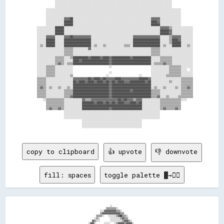
                ░░░░░░░░░░░░░░░░░░░░░░░░░░░░░░░░░░░░░░░░░░░░░░░░░░░░░░░░░░░░░░░░░░░░░░░░░░░░░░              

                ░░░░░░░░░░░░░░░░░░░░░░░░░░░░░░░░░░░░░░░░░░░░░░░░░░░░░░░░░░░░░░░░░░░░░░░░░░░░░░              

                ░░░░░░░░░░░░░░░░░░░░░░░░░░░░░░░░░░░░░░░░░░░░░░░░░░░░░░░░░░░░░░░░░░░░░░░░░░░░░░              

          ░░░░░░░░░░░░░░░░░░░░░░░░░░░░░░░░░░░░░░░░░░░░░░░░░░░░░░░░░░░░░░░░░░░░░░░░░░░░░░░░░░░░░░░░░░        

          ░░░░░░░░░░░░░░░░░░░░░░░░░░░░░░░░░░░░░░░░░░░░░░░░░░░░░░░░░░░░░░░░░░░░░░░░░░░░░░░░░░░░░░░░░░        

          ░░░░░░░░░░░░░░░░░░░░░░░░░░░░░░░░░░░░░░░░░░░░░░░░░░░░░░░░░░░░░░░░░░░░░░░░░░░░░░░░░░░░░░░░░░        

          ░░░░░░░░░░░░▓▓▓▓██░░░░░░░░░░░░░░░░░░░░░░░░░░░░░░░░░░░░░░░░░░░░░░░░░░░░▓▓▓▓▓▓░░░░░░░░░░░░░░        

          ░░░░░░░░░░░░██████░░░░░░░░░░░░░░░░░░░░░░░░░░░░░░░░░░░░░░░░░░░░░░░░░░░░████▓▓░░░░░░░░░░░░░░        

          ░░░░░░░░░░░░██████░░░░░░░░░░░░░░░░░░░░░░░░░░░░░░░░░░░░░░░░░░░░░░░░░░░░██████░░░░░░░░░░░░░░        

    ░░░░░░░░░░░░██████░░░░░░░░░░░░░░░░░░░░░░░░░░░░░░░░░░░░░░░░░░░░░░░░░░░░░░░░░░░░░░░░▓▓▓▓▓▓▒▒░░░░░░░░░░░░░░

    ░░░░░░░░░░░░██████░░░░░░░░░░░░░░░░░░░░░░░░░░░░░░░░░░░░░░░░░░░░░░░░░░░░░░░░░░░░░░░░██████▓▓░░░░░░░░░░░░░░

    ░░░░░░░░░░░░██████░░░░░░░░░░░░░░░░░░░░░░░░░░░░░░░░░░░░░░░░░░░░░░░░░░░░░░░░░░░░░░░░██████▓▓░░░░░░░░░░░░░░

    ░░░░░░▓▓▓▓▓▓░░░░░░▓▓▓▓██▓▓▓▓▓▓▓▓▓▓▓▓░░░░░░░░░░░░░░░░░░░░░░░░░░░░▓▓▓▓▓▓▓▓▓▓▓▓▓▓▓▓▓▓░░░░░░▒▒▓▓▓▓▓▓░░░░░░░░

    ░░░░░░██████░░░░░░██████████████████░░░░░░░░░░░░░░░░░░░░░░░░░░░░██████████████████░░░░░░▒▒████▓▓░░░░░░░░

    ░░░░░░██████░░░░░░██████████████████░░░░░░░░░░░░░░░░░░░░░░░░░░░░██████████████████░░░░░░▒▒██████░░░░░░░░

    ░░▒▒░░██████░░░░░░██████████████████░░▒▒░░░░▒▒░░░░░░░░░░░░▒▒▒▒░░██████████████████░░▒▒░░░░██████░░░░▒▒░░

    ░░░░░░░░░░░░░░░░░░▒▒▒▒▒▒░░░░░░░░░░▓▓░░░░░░░░░░░░░░░░░░░░░░░░░░░░░░░░░░░░░░░░▒▒▒▒▒▒░░░░░░░░░░░░░░░░░░░░░░

    ░░░░░░░░░░░░░░░░░░▒▒▒▒▒▒░░░░░░░░░░░░░░░░░░░░░░░░░░░░░░░░░░░░░░░░░░░░░░░░░░░░▒▒▒▒▒▒░░░░░░░░░░░░░░░░░░░░░░

    ░░░░░░░░░░░░░░░░░░▒▒▒▒▒▒░░░░░░░░░░░░░░░░░░░░░░░░░░░░░░░░░░░░░░░░░░░░░░░░░░░░▒▒▒▒▒▒░░░░░░░░░░░░░░░░░░░░░░

    ░░░░░░░░░░░░▒▒▒▒▒▒░░░░▒▒██████████▓▓██████▓▓████▓▓████████████▓▓████████████░░░░░░▒▒▒▒▒▒▒▒░░░░░░░░░░░░░░

    ░░░░░░░░░░░░▒▒▒▒▒▒░░░░░░████▓▓██████████████████▓▓██████████████████████████░░░░░░▒▒▒▒▒▒▒▒░░░░░░░░░░░░░░

    ░░░░░░░░░░░░▒▒▓▓▒▒░░▒▒▒▒████████████████████████▓▓██████████████████████████░░▒▒▒▒▒▒▓▓▒▒▒▒░░░░░░░░░░░░░░

    ░░░░░░▒▒▒▒▒▒░░░░░░░░░░░░                        ░░                          ░░░░░░░░░░░░▒▒▒▒▒▒▒▒░░░░░░░░

    ░░░░░░▒▒▒▒▒▒░░░░░░░░░░░░                                                    ░░░░░░░░░░░░▒▒▒▒▒▒▒▒░░░░  ░░

    ░░░░░░▒▒▒▒▒▒░░░░░░░░░░░░                        ░░                          ░░░░░░░░░░░░▒▒▒▒▒▒▒▒░░░░░░░░

    ░░░░░░▒▒▒▒▒▒░░░░░░░░░░▒▒                      ░░                    ░░      ░░░░░░░░░░▒▒▒▒▒▒▒▒▒▒░░░░░░░░

    ▒▒▒▒▒▒░░░░░░░░░░░░░░░░░░▓▓▓▓▓▓▓▓▓▓██▓▓████▓▓██▓▓▓▓▓▓████▓▓▓▓▓▓▓▓▓▓▓▓██████▓▓░░░░░░░░░░░░░░░░░░░░▒▒▒▒▒▒▒▒

    ▒▒▒▒▒▒░░░░░░░░░░░░░░░░░░██▓▓████▓▓████▓▓████▓▓██▓▓██▓▓████▓▓▓▓██████████▓▓██░░░░░░░░░░░░▒▒░░░░░░▒▒▒▒▒▒▒▒

    ▒▒▒▒▒▒░░░░░░░░░░░░░░░░░░████████████████████████▓▓██████████████████████████░░░░░░░░░░░░░░░░░░░░▒▒▒▒▒▒▒▒

    ▒▒▓▓▒▒░░▒▒░░░░▒▒░░░░▒▒░░████████████████████████▓▓██████████████████████████░░▒▒░░░░▒▒░░░░░░▒▒░░▒▒▒▒▓▓▒▒

    ▒▒▒▒▒▒░░░░░░░░░░░░▒▒▒▒▒▒████████████████████████▓▓████████████▓▓████████████▒▒▒▒▒▒░░░░░░░░░░░░░░▒▒▒▒▒▒▒▒

    ▒▒▒▒▒▒░░░░░░░░░░░░▒▒▒▒▒▒████████████████████████▓▓██████████████████████████▒▒▒▒▒▒░░░░░░░░░░░░░░▒▒▒▒▒▒▒▒

    ▒▒▒▒▒▒░░░░░░░░░░░░▒▒▒▒▓▓████████████████████████▓▓██████████████████████████▒▒▒▒▓▓░░░░▒▒░░░░░░▒▒▒▒▒▒▒▒▒▒

        ░░▒▒▒▒▒▒▒▒▒▒▒▒░░░░░░░░░░░░▓▓▒▒▒▒▓▓▓▓▓▓▓▓▓▓▓▓▓▓▓▓▓▓██▓▓██▓▓▓▓▒▒▓▓▓▓░░░░░░░░░░░░▒▒▒▒▒▒▒▒▒▒▒▒▒▒░░░░    

          ▒▒▒▒▒▒▒▒▒▒▒▒░░░░░░░░░░░░████████▓▓████▓▓██▓▓██▓▓████▓▓▓▓████▓▓██░░░░░░░░░░░░▒▒▒▒▒▒▒▒▒▒▒▒▒▒        

          ▒▒▒▒▒▒▒▒▒▒▒▒░░░░░░░░░░░░████████████████████████████████████████░░░░░░░░░░░░▒▒▒▒▒▒▒▒▒▒▒▒▒▒        

          ▒▒▓▓▒▒▒▒▓▓▒▒░░░░░░░░░░░░██████████████████▓▓████████████████████░░░░░░░░░░░░▒▒▓▓▒▒▒▒▒▒▓▓▒▒        

                      ░░░░░░░░░░░░░░░░░░░░░░░░░░░░░░░░░░░░░░░░░░░░░░░░░░░░░░░░░░░░░░░░                      

                      ░░░░░░░░░░░░░░░░░░░░░░░░░░░░░░░░░░░░░░░░░░░░░░░░░░░░░░░░░░░░░░░░                      

                      ░░░░░░░░░░░░░░░░░░░░░░░░░░░░░░░░░░░░░░░░░░░░░░░░░░░░░░░░░░░░░░░░                      

                                  ░░░░░░░░░░░░░░░░░░░░░░░░░░░░░░░░░░░░░░░░                                  

                                  ░░░░░░░░░░░░░░░░░░░░░░░░░░░░░░░░░░░░░░░░                                  

                                  ░░░░░░░░░░░░░░░░░░░░░░░░░░░░░░░░░░░░░░░░                                  

copy to clipboard
👍 upvote
👎 downvote
fill: spaces
toggle palette ▓→✊🏽
                                                                      ░░                                                                        

                                                                  ▒▒▒▒▒▒▒▒▒▒░░                                                                  

                                                            ░░░░▓▓▓▓▓▓▓▓▓▓▓▓▒▒▒▒░░                                                              

                                                            ▒▒▓▓▓▓▓▓▓▓▓▓▓▓▓▓▓▓▓▓▒▒▒▒                                                            

                                                        ▒▒▒▒▒▒░░    ░░░░░░░░▒▒▓▓██▒▒▒▒░░                                                        

                                                      ░░▒▒░░          ░░░░░░░░░░▒▒▓▓▒▒▒▒                                                        

                                                    ▓▓▒▒░░░░          ░░░░░░░░░░░░▒▒▓▓▓▓▒▒░░                                                    

                                                ░░▓▓▓▓░░        ░░░░░░    ░░▒▒▓▓▓▓▓▓▒▒▓▓▓▓▓▓░░                                                  
