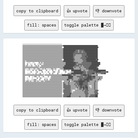
copy to clipboard
👍 upvote
👎 downvote
fill: spaces
toggle palette ▓→✊🏽
░░░░░░░░░░░░░░░░░░░░░░░░░░░░░░░░░░░░░░░░░░░░░░░░░░░░░░░░░░░░░░░░                                                          

▒▒▒▒▒▒▒▒▒▒▒▒▒▒▒▒▒▒▒▒▒▒▒▒▒▒▒▒▒▒▒▒▒▒▒▒▒▒▒▒▒▒▒▒▒▒▒▒▒▒▒▒▒▒▒▒▒▒▒▒▒▒▒▒▒▒████████████████████████████████████████████████████████

▒▒▒▒▒▒▒▒▒▒▒▒▒▒▒▒▒▒▒▒▒▒▒▒▒▒▒▒▒▒▒▒▒▒▒▒▒▒▒▒▒▒▒▒▒▒▒▒▒▒▒▒▒▒▒▒▒▒▒▒▒▒▒▒  ████████████████████████████████████████████████████████

▒▒▒▒▒▒▒▒▒▒▒▒▒▒▒▒▒▒▒▒▒▒▒▒▒▒▒▒▒▒▒▒▒▒▒▒▒▒▒▒▒▒▒▒▒▒▒▒▒▒▒▒▒▒▒▒▒▒▒▒▒▒▒▒▒▒████████████████████████████████████████████████████████

▒▒▒▒▒▒▒▒▒▒▒▒▒▒▒▒▒▒▒▒▒▒▒▒▒▒▒▒▒▒▒▒▒▒▒▒▒▒▒▒▒▒▒▒▒▒▒▒▒▒▒▒▒▒▒▒▒▒▒▒▒▒▒▒▒▒████████████████████▓▓▓▓▒▒▓▓▓▓▓▓▓▓██████████████████████

▒▒▒▒▒▒▒▒▒▒▒▒▒▒▒▒▒▒▒▒▒▒▒▒▒▒▒▒▒▒▒▒▒▒▒▒▒▒▒▒▒▒▒▒▒▒▒▒▒▒▒▒▒▒▒▒▒▒▒▒▒▒▒▒▒▒██████████████████▓▓▓▓▓▓▒▒▓▓▓▓▒▒▓▓▓▓████████████████████

▒▒▒▒▒▒▒▒▒▒▒▒▒▒▒▒▒▒▒▒▒▒▒▒▒▒▒▒▒▒▒▒▒▒▒▒▒▒▒▒▒▒▒▒▒▒▒▒▒▒▒▒▒▒▒▒▒▒▒▒▒▒▒▒▒▒████████████████▓▓▓▓▓▓▓▓▓▓▓▓▓▓▓▓▓▓▓▓▓▓██████████████████

▒▒▒▒▒▒▒▒▒▒▒▒▒▒▒▒▒▒▒▒▒▒▒▒▒▒▒▒▒▒▒▒▒▒▒▒▒▒▒▒▒▒▒▒▒▒▒▒▒▒▒▒▒▒▒▒▒▒▒▒▒▒▒▒▒▒████████████████▓▓▓▓▒▒▒▒▒▒▒▒▒▒▓▓▓▓▓▓▓▓██████████████████

▒▒▒▒▒▒▒▒▒▒▒▒▒▒▒▒▒▒▒▒▒▒▒▒▒▒▒▒▒▒▒▒▒▒▒▒▒▒▒▒▒▒▒▒▒▒▒▒▒▒▒▒▒▒▒▒▒▒▒▒▒▒▒▒▒▒████████████████▓▓▒▒▒▒▒▒▒▒▒▒▒▒▓▓▓▓▓▓██▓▓████████████████

▒▒▒▒▒▒▒▒▒▒▒▒▒▒▒▒▒▒▒▒▒▒▒▒▒▒▒▒▒▒▒▒▒▒▒▒▒▒▒▒▒▒▒▒▒▒▒▒▒▒▒▒▒▒▒▒▒▒▒▒▒▒▒▒▒▒████████████████▓▓▒▒▒▒▒▒▒▒▒▒▓▓▓▓▓▓▓▓▓▓██████████████████

▒▒▒▒▒▒▒▒▒▒▒▒▒▒▒▒▒▒▒▒▒▒▒▒▒▒▒▒▒▒▒▒▒▒▒▒▒▒▒▒▒▒▒▒▒▒▒▒▒▒▒▒▒▒▒▒▒▒▒▒▒▒▒▒  ████████████████▓▓▒▒▒▒▒▒▒▒▒▒▒▒▓▓▓▓▓▓████████████████▓▓██

▒▒▒▒░░▒▒▒▒▒▒▒▒▒▒▒▒▒▒▒▒▒▒▒▒▒▒▒▒▒▒▒▒▒▒▒▒▒▒▒▒▒▒▒▒▒▒▒▒▒▒▒▒▒▒▒▒▒▒▒▒▒▒▒▒████████████████▓▓▒▒▒▒▒▒▒▒▒▒▒▒▒▒▓▓▓▓▓▓██████████████████

▒▒▒▒  ░░░░░░  ░░░░    ▒▒░░▒▒░░▒▒▒▒▒▒▒▒▒▒▒▒▒▒▒▒▒▒▒▒▒▒▒▒▒▒▒▒▒▒▒▒▒▒▒▒████████████████▓▓▓▓▒▒▒▒▒▒▓▓▓▓▓▓▓▓▓▓▓▓▓▓▓▓██████████████

▒▒▒▒  ▒▒  ░░░░  ▒▒  ░░░░▒▒░░░░▒▒▒▒▒▒▒▒▒▒▒▒▒▒▒▒▒▒▒▒▒▒▒▒▒▒▒▒▒▒▒▒▒▒▒▒████████████████▓▓▒▒▓▓▓▓▓▓▓▓▓▓▓▓▓▓▓▓▓▓▓▓▓▓██████████████

▒▒▒▒░░▒▒░░░░░░▒▒  ░░▒▒░░▒▒  ▒▒▒▒▒▒▒▒▒▒▒▒▒▒▒▒▒▒▒▒▒▒▒▒▒▒▒▒▒▒▒▒▒▒▒▒▒▒████████████████▓▓▓▓▓▓▓▓▒▒▓▓▒▒▓▓▓▓▓▓▓▓▓▓▓▓██████████████

▒▒▒▒▒▒▒▒▒▒▒▒▒▒▒▒▒▒▒▒▒▒▒▒▒▒░░▒▒▒▒▒▒▒▒▒▒▒▒▒▒▒▒▒▒▒▒▒▒▒▒▒▒▒▒▒▒▒▒▒▒▒▒▒▒████████████████▒▒▓▓▒▒▒▒▒▒▓▓▒▒▒▒▒▒▓▓▓▓▓▓▓▓████████████▓▓

▒▒▒▒░░░░░░▒▒░░░░░░▒▒░░░░▒▒▒▒░░░░▒▒░░▒▒░░░░░░░░▒▒▒▒░░▒▒░░  ░░▒▒▒▒▒▒████████████████▒▒▒▒▒▒▒▒▒▒▓▓▒▒▒▒▒▒▒▒▓▓▓▓████████████████

▒▒▒▒  ░░░░░░  ▒▒  ▒▒  ▒▒▒▒▒▒    ▒▒  ░░  ▒▒  ░░  ▒▒    ▒▒▒▒░░░░▒▒  ████████████████▒▒▒▒▓▓▒▒▒▒▒▒▓▓▓▓▓▓▓▓████████████████████

▒▒▒▒      ▒▒    ░░▒▒    ▒▒  ░░  ▒▒    ▒▒▒▒  ░░▒▒      ▒▒    ░░▒▒▒▒████████████████▓▓▓▓▒▒▓▓▓▓▓▓▓▓▓▓▓▓▓▓████████▓▓▓▓▓▓▓▓▓▓██

▒▒▒▒  ░░░░░░  ░░  ▒▒  ░░▒▒  ░░  ░░  ▒▒  ▒▒    ▒▒░░  ░░  ░░  ▒▒▒▒▒▒██████████████████▓▓▓▓▓▓▒▒▓▓▓▓▓▓▓▓████▒▒▓▓▒▒▒▒▒▒▓▓▓▓▓▓██

▒▒▒▒▒▒▒▒▒▒▒▒▒▒▒▒▒▒▒▒▒▒▒▒▒▒▒▒▒▒▒▒▒▒░░▒▒▒▒▒▒▒▒▒▒▒▒▒▒▒▒▒▒▒▒▒▒▒▒▒▒▒▒██████████████▓▓▒▒▓▓▓▓▒▒▒▒▒▒▒▒▓▓▓▓██████▓▓██▓▓▓▓▒▒▒▒▒▒▒▒▓▓

▒▒▒▒    ▒▒  ░░░░▒▒▒▒  ▒▒  ░░▒▒    ▒▒  ▒▒▒▒▒▒▒▒▒▒▒▒▒▒▒▒▒▒▒▒▒▒▒▒▒▒▒▒████████▒▒▒▒▒▒▓▓▓▓▓▓▓▓▓▓▒▒▓▓▓▓▓▓██████▓▓████▒▒▒▒▒▒▒▒▒▒▒▒

▒▒▒▒  ░░    ░░    ▒▒  ▒▒░░  ░░░░░░  ░░▒▒▒▒▒▒▒▒▒▒▒▒▒▒▒▒▒▒▒▒▒▒▒▒▒▒▒▒██████▓▓▒▒▒▒▒▒▒▒▒▒▓▓▓▓▓▓▓▓▓▓▓▓████████▓▓▓▓▓▓▒▒▒▒▒▒▓▓▒▒▒▒

▒▒▒▒  ░░░░  ░░░░▒▒▒▒░░  ▒▒    ▒▒░░▒▒  ▒▒▒▒▒▒▒▒▒▒▒▒▒▒▒▒▒▒▒▒▒▒▒▒▒▒▒▒██▓▓▒▒▒▒▓▓▒▒▒▒▒▒▒▒▓▓▓▓██▓▓▓▓████████▓▓██▓▓▒▒▒▒▒▒▒▒▓▓▒▒▒▒

▒▒▒▒░░▒▒▒▒░░▒▒░░░░▒▒▒▒░░▒▒░░░░▒▒▒▒░░▒▒▒▒▒▒▒▒▒▒▒▒▒▒▒▒▒▒▒▒▒▒▒▒▒▒▒▒  ▒▒▒▒▒▒▒▒▓▓░░▒▒▒▒▓▓▓▓▓▓▓▓██████████▓▓▓▓██▓▓▒▒▒▒▒▒▒▒▓▓▒▒▒▒

▒▒▒▒▒▒▒▒▒▒▒▒▒▒▒▒▒▒▒▒▒▒▒▒▒▒▒▒▒▒▒▒▒▒▒▒▒▒▒▒▒▒▒▒▒▒▒▒▒▒▒▒▒▒▒▒▒▒▒▒▒▒▒▒░░▓▓▒▒▒▒▒▒▓▓▒▒▒▒▒▒▒▒▒▒▓▓▓▓▓▓██████▓▓▓▓▓▓▓▓▒▒▒▒▒▒▒▒▒▒▓▓▒▒▒▒

▒▒▒▒▒▒▒▒▒▒▒▒▒▒▒▒▒▒▒▒▒▒▒▒▒▒▒▒▒▒▒▒▒▒▒▒▒▒▒▒▒▒▒▒▒▒▒▒▒▒▒▒▒▒▒▒▒▒▒▒▒▒▒▒░░▓▓▓▓▒▒▒▒▓▓▒▒▒▒▒▒▒▒▓▓▒▒▓▓▓▓██████▓▓▓▓▓▓▓▓▒▒▒▒▒▒▒▒▒▒▓▓▒▒▒▒

▒▒▒▒▒▒▒▒▒▒▒▒▒▒▒▒▒▒▒▒▒▒▒▒▒▒▒▒▒▒▒▒▒▒▒▒▒▒▒▒▒▒▒▒▒▒▒▒▒▒▒▒▒▒▒▒▒▒▒▒▒▒▒▒░░▓▓▓▓▓▓▓▓▓▓▓▓▒▒▒▒▒▒▒▒▓▓▒▒▓▓▓▓██▓▓▓▓▓▓██▓▓▒▒░░░░▒▒▒▒▓▓▒▒▒▒

▒▒▒▒▒▒▒▒▒▒▒▒▒▒▒▒▒▒▒▒▒▒▒▒▒▒▒▒▒▒▒▒▒▒▒▒▒▒▒▒▒▒▒▒▒▒▒▒▒▒▒▒▒▒▒▒▒▒▒▒▒▒▒▒░░▓▓▓▓▓▓▓▓▓▓▓▓▒▒▒▒▒▒▒▒▒▒▓▓▒▒▓▓██▓▓██▓▓████▒▒▒▒░░▒▒▒▒▓▓▒▒▒▒

▒▒▒▒▒▒▒▒▒▒▒▒▒▒▒▒▒▒▒▒▒▒▒▒▒▒▒▒▒▒▒▒▒▒▒▒▒▒▒▒▒▒▒▒▒▒▒▒▒▒▒▒▒▒▒▒▒▒▒▒▒▒▒▒░░▒▒▓▓▓▓▓▓▓▓▓▓▒▒▒▒▒▒▒▒░░▒▒▒▒▓▓▓▓▒▒██▓▓▓▓██▒▒▒▒▒▒▒▒▒▒▓▓▒▒▒▒

▒▒▒▒▒▒▒▒▒▒▒▒▒▒▒▒▒▒▒▒▒▒▒▒▒▒▒▒▒▒▒▒▒▒▒▒▒▒▒▒▒▒▒▒▒▒▒▒▒▒▒▒▒▒▒▒▒▒▒▒▒▒▒▒░░▓▓▓▓▓▓▓▓▓▓▓▓▒▒░░  ▒▒▒▒▒▒▒▒▒▒▒▒▓▓▒▒▓▓▓▓▓▓▒▒▒▒▒▒▒▒▒▒▓▓▓▓▓▓

▒▒▒▒▒▒▒▒▒▒▒▒▒▒▒▒▒▒▒▒▒▒▒▒▒▒▒▒▒▒▒▒▒▒▒▒▒▒▒▒▒▒▒▒▒▒▒▒▒▒▒▒▒▒▒▒▒▒▒▒▒▒▒▒░░▓▓▓▓▓▓▓▓▓▓▓▓▒▒░░▒▒▒▒▒▒▒▒▒▒▒▒▒▒▒▒▒▒▓▓▓▓▓▓▒▒▒▒▒▒▒▒▒▒▓▓▓▓▓▓

▒▒▒▒▒▒▒▒▒▒▒▒▒▒▒▒▒▒▒▒▒▒▒▒▒▒▒▒▒▒▒▒▒▒▒▒▒▒▒▒▒▒▒▒▒▒▒▒▒▒▒▒▒▒▒▒▒▒▒▒▒▒▒▒  ▓▓▓▓▓▓▓▓▓▓██▒▒▒▒▒▒▒▒▒▒▒▒▒▒▒▒▒▒▒▒▒▒▓▓▓▓▓▓▒▒▒▒▒▒▒▒▒▒▓▓▓▓▓▓

▒▒▒▒▒▒▒▒▒▒▒▒▒▒▒▒▒▒▒▒▒▒▒▒▒▒▒▒▒▒▒▒▒▒▒▒▒▒▒▒▒▒▒▒▒▒▒▒▒▒▒▒▒▒▒▒▒▒▒▒▒▒▒▒░░▓▓▓▓▓▓▓▓▓▓██▒▒▒▒▒▒▒▒▒▒▒▒▒▒▒▒▒▒▒▒▒▒▒▒▓▓▓▓▒▒▒▒▓▓▓▓▓▓▓▓████

copy to clipboard
👍 upvote
👎 downvote
fill: spaces
toggle palette ▓→✊🏽