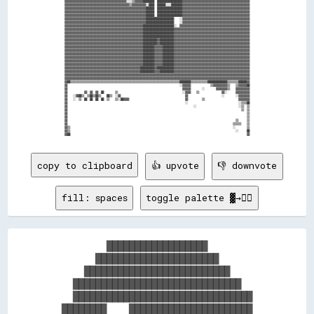
▓▓▓▓▓▓▓▓▓▓▓▓▓▓▓▓▓▓▓▓▓▓▓▓▓▓▓▓▓▓▓▓▓▓▓▓▓▓▓▓▓▓▓▓░░░░▒▒▓▓▓▓▓▓████████  ██████████████████▓▓▓▓▓▓▓▓▓▓▓▓▓▓▓▓▓▓▓▓▓▓▓▓▓▓▓▓▓▓▓▓▓▓▓▓▓▓▓▓▓▓▓▓▓▓▓▓

▓▓▓▓▓▓▓▓▓▓▓▓▓▓▓▓▓▓▓▓▓▓▓▓▓▓▓▓▓▓▓▓▓▓▓▓▓▓▓▓▓▓▓▓▓▓▒▒▓▓▓▓▓▓▓▓▓▓░░████  ██████░░░░████████▓▓▓▓▓▓▓▓▓▓▓▓▓▓▓▓▓▓▓▓▓▓▓▓▓▓▓▓▓▓▓▓▓▓▓▓▓▓▓▓▓▓▓▓▓▓▓▓

▓▓▓▓▓▓▓▓▓▓▓▓▓▓▓▓▓▓▓▓▓▓▓▓▓▓▓▓▓▓▓▓▓▓▓▓▓▓▓▓▓▓▓▓▓▓▓▓▓▓▓▓▓▓▓▓▓▓██████  ██████████████████▓▓▓▓▓▓▓▓▓▓▓▓▓▓▓▓▓▓▓▓▓▓▓▓▓▓▓▓▓▓▓▓▓▓▓▓▓▓▓▓▓▓▓▓▓▓▓▓

▓▓▓▓▓▓▓▓▓▓▓▓▓▓▓▓▓▓▓▓▓▓▓▓▓▓▓▓▓▓▓▓▓▓▓▓▓▓▓▓▓▓▓▓▓▓▓▓▓▓▓▓▓▓▓▓▓▓██████  ██████████████████▓▓▓▓▓▓▓▓▓▓▓▓▓▓▓▓▓▓▓▓▓▓▓▓▓▓▓▓▓▓▓▓▓▓▓▓▓▓▓▓▓▓▓▓▓▓▓▓

▓▓▓▓▓▓▓▓▓▓▓▓▓▓▓▓▓▓▓▓▓▓▓▓▓▓▓▓▓▓▓▓▓▓▓▓▓▓▓▓▓▓▓▓▓▓▓▓▓▓▓▓▓▓▓▓▓▓██████  ██████████████████▓▓▓▓▓▓▓▓▓▓▓▓▓▓▓▓▓▓▓▓▓▓▓▓▓▓▓▓▓▓▓▓▓▓▓▓▓▓▓▓▓▓▓▓▓▓▓▓

▓▓▓▓▓▓▓▓▓▓▓▓▓▓▓▓▓▓▓▓▓▓▓▓▓▓▓▓▓▓▓▓▓▓▓▓▓▓▓▓▓▓▓▓▓▓▓▓▓▓▓▓▓▓▓▓▓▓████████████████████    ░░▓▓▓▓▓▓▓▓▓▓▓▓▓▓▓▓▓▓▓▓▓▓▓▓▓▓▓▓▓▓▓▓▓▓▓▓▓▓▓▓▓▓▓▓▓▓▓▓

▓▓▓▓▓▓▓▓▓▓▓▓▓▓▓▓▓▓▓▓▓▓▓▓▓▓▓▓▓▓▓▓▓▓▓▓▓▓▓▓▓▓▓▓▓▓▓▓▓▓▓▓▓▓▓▓▓▓████████████████████    ░░▓▓▓▓▓▓▓▓▓▓▓▓▓▓▓▓▓▓▓▓▓▓▓▓▓▓▓▓▓▓▓▓▓▓▓▓▓▓▓▓▓▓▓▓▓▓▓▓

▓▓▓▓▓▓▓▓▓▓▓▓▓▓▓▓▓▓▓▓▓▓▓▓▓▓▓▓▓▓▓▓▓▓▓▓▓▓▓▓▓▓▓▓▓▓▓▓▓▓▓▓▓▓▓▓██████████████████████░░  ▓▓▓▓▓▓▓▓▓▓▓▓▓▓▓▓▓▓▓▓▓▓▓▓▓▓▓▓▓▓▓▓▓▓▓▓▓▓▓▓▓▓▓▓▓▓▓▓▓▓

▓▓▓▓▓▓▓▓▓▓▓▓▓▓▓▓▓▓▓▓▓▓▓▓▓▓▓▓▓▓▓▓▓▓▓▓▓▓▓▓▓▓▓▓▓▓▓▓▓▓▓▓▓▓▓▓██████████████████████▓▓▓▓▓▓▓▓▓▓▓▓▓▓▓▓▓▓▓▓▓▓▓▓▓▓▓▓▓▓▓▓▓▓▓▓▓▓▓▓▓▓▓▓▓▓▓▓▓▓▓▓▓▓

▓▓▓▓▓▓▓▓▓▓▓▓▓▓▓▓▓▓▓▓▓▓▓▓▓▓▓▓▓▓▓▓▓▓▓▓▓▓▓▓▓▓▓▓▓▓▓▓▓▓▓▓▓▓▓▓██████████████████████▓▓▓▓▓▓▓▓▓▓▓▓▓▓▓▓▓▓▓▓▓▓▓▓▓▓▓▓▓▓▓▓▓▓▓▓▓▓▓▓▓▓▓▓▓▓▓▓▓▓▓▓▓▓

▓▓▓▓▓▓▓▓▓▓▓▓▓▓▓▓▓▓▓▓▓▓▓▓▓▓▓▓▓▓▓▓▓▓▓▓▓▓▓▓▓▓▓▓▓▓▓▓▓▓▓▓▓▓▓▓██████████████████████▓▓▓▓▓▓▓▓▓▓▓▓▓▓▓▓▓▓▓▓▓▓▓▓▓▓▓▓▓▓▓▓▓▓▓▓▓▓▓▓▓▓▓▓▓▓▓▓▓▓▓▓▓▓

▓▓▓▓▓▓▓▓▓▓▓▓▓▓▓▓▓▓▓▓▓▓▓▓▓▓▓▓▓▓▓▓▓▓▓▓▓▓▓▓▓▓▓▓▓▓▓▓▓▓▓▓▓▓▓▓██████████▓▓██████████▓▓▓▓▓▓▓▓▓▓▓▓▓▓▓▓▓▓▓▓▓▓▓▓▓▓▓▓▓▓▓▓▓▓▓▓▓▓▓▓▓▓▓▓▓▓▓▓▓▓▓▓▓▓

▓▓▓▓▓▓▓▓▓▓▓▓▓▓▓▓▓▓▓▓▓▓▓▓▓▓▓▓▓▓▓▓▓▓▓▓▓▓▓▓▓▓▓▓▓▓▓▓▓▓▓▓▓▓▓▓██████████▓▓██████████▓▓▓▓▓▓▓▓▓▓▓▓▓▓▓▓▓▓▓▓▓▓▓▓▓▓▓▓▓▓▓▓▓▓▓▓▓▓▓▓▓▓▓▓▓▓▓▓▓▓▓▓▓▓

▓▓▓▓▓▓▓▓▓▓▓▓▓▓▓▓▓▓▓▓▓▓▓▓▓▓▓▓▓▓▓▓▓▓▓▓▓▓▓▓▓▓▓▓▓▓▓▓▓▓▓▓▓▓▓▓████████▓▓▓▓▓▓████████▓▓▓▓▓▓▓▓▓▓▓▓▓▓▓▓▓▓▓▓▓▓▓▓▓▓▓▓▓▓▓▓▓▓▓▓▓▓▓▓▓▓▓▓▓▓▓▓▓▓▓▓▓▓

▓▓▓▓▓▓▓▓▓▓▓▓▓▓▓▓▓▓▓▓▓▓▓▓▓▓▓▓▓▓▓▓▓▓▓▓▓▓▓▓▓▓▓▓▓▓▓▓▓▓▓▓▓▓▓▓████████▓▓▓▓▓▓████████▓▓▓▓▓▓▓▓▓▓▓▓▓▓▓▓▓▓▓▓▓▓▓▓▓▓▓▓▓▓▓▓▓▓▓▓▓▓▓▓▓▓▓▓▓▓▓▓▓▓▓▓▓▓

▓▓▓▓▓▓▓▓▓▓▓▓▓▓▓▓▓▓▓▓▓▓▓▓▓▓▓▓▓▓▓▓▓▓▓▓▓▓▓▓▓▓▓▓▓▓▓▓▓▓▓▓▓▓▓▓████████▓▓▓▓▓▓████████▓▓▓▓▓▓▓▓▓▓▓▓▓▓▓▓▓▓▓▓▓▓▓▓▓▓▓▓▓▓▓▓▓▓▓▓▓▓▓▓▓▓▓▓▓▓▓▓▓▓▓▓▓▓

▓▓▓▓▓▓▓▓▓▓▓▓▓▓▓▓▓▓▓▓▓▓▓▓▓▓▓▓▓▓▓▓▓▓▓▓▓▓▓▓▓▓▓▓▓▓▓▓▓▓▓▓▓▓▓▓████████▓▓▓▓▓▓████████▓▓▓▓▓▓▓▓▓▓▓▓▓▓▓▓▓▓▓▓▓▓▓▓▓▓▓▓▓▓▓▓▓▓▓▓▓▓▓▓▓▓▓▓▓▓▓▓▓▓▓▓▓▓

▓▓▓▓▓▓▓▓▓▓▓▓▓▓▓▓▓▓▓▓▓▓▓▓▓▓▓▓▓▓▓▓▓▓▓▓▓▓▓▓▓▓▓▓▓▓▓▓▓▓▓▓▓▓▓▓████████▓▓▓▓▓▓████████▓▓▓▓▓▓▓▓▓▓▓▓▓▓▓▓▓▓▓▓▓▓▓▓▓▓▓▓▓▓▓▓▓▓▓▓▓▓▓▓▓▓▓▓▓▓▓▓▓▓▓▓▓▓

▓▓▓▓▓▓▓▓▓▓▓▓▓▓▓▓▓▓▓▓▓▓▓▓▓▓▓▓▓▓▓▓▓▓▓▓▓▓▓▓▓▓▓▓▓▓▓▓▓▓▓▓▓▓▓▓████████▓▓▓▓▓▓████████▓▓▓▓▓▓▓▓▓▓▓▓▓▓▓▓▓▓▓▓▓▓▓▓▓▓▓▓▓▓▓▓▓▓▓▓▓▓▓▓▓▓▓▓▓▓▓▓▓▓▓▓▓▓

▓▓▓▓▓▓▓▓▓▓▓▓▓▓▓▓▓▓▓▓▓▓▓▓▓▓▓▓▓▓▓▓▓▓▓▓▓▓▓▓▓▓▓▓▓▓▓▓▓▓▓▓▓▓██████████▓▓████████████▓▓▓▓▓▓▓▓▓▓▓▓▓▓▓▓▓▓▓▓▓▓▓▓▓▓▓▓▓▓▓▓▓▓▓▓▓▓▓▓▓▓▓▓▓▓▓▓▓▓▓▓▓▓

▓▓▓▓▓▓▓▓▓▓▓▓▓▓▓▓▓▓▓▓▓▓▓▓▓▓▓▓▓▓▓▓▓▓▓▓▓▓▓▓▓▓▓▓▓▓▓▓▓▓▓▓▓▓██████████▓▓▓▓██████████▓▓▓▓▓▓▓▓▓▓▓▓▓▓▓▓▓▓▓▓▓▓▓▓▓▓▓▓▓▓▓▓▓▓▓▓▓▓▓▓▓▓▓▓▓▓▓▓▓▓▓▓▓▓

▓▓▓▓▓▓▓▓▓▓▓▓▓▓▓▓▓▓▓▓▓▓▓▓▓▓▓▓▓▓▓▓▓▓▓▓▓▓▓▓▓▓▓▓▓▓▓▓▓▓▓▓▓▓▓▓▓▓▓▓▓▓▓▓▓▓▓▓▓▓▓▓▓▓▓▓▓▓▓▓▓▓▓▓▓▓▓▓▓▓▓▓▓▓▓▓▓▓▓▓▓▓▓▓▓▓▓▓▓▓▓▓▓▓▓▓▓▓▓▓▓▓▓▓▓▓▓▓▓▓▓▓

▓▓▓▓▓▓▓▓▓▓▓▓▓▓▓▓▓▓▓▓▓▓▓▓▓▓▓▓▓▓▓▓▓▓▓▓▓▓▓▓▓▓▓▓▓▓▓▓▓▓▓▓▓▓▓▓▓▓▓▓▓▓▓▓▓▓▓▓▓▓▓▓▓▓▓▓▓▓▓▓▓▓▓▓▓▓▓▓▓▓▓▓▓▓▓▓▓▓▓▓▓▓▓▓▓▓▓▓▓▓▓▓▓▓▓▓▓▓▓▓▓▓▓▓▓▓▓▓▓▓▓▓

▓▓██▒▒▒▒▒▒▒▒▒▒▒▒▒▒▒▒▒▒▒▒▒▒▒▒▒▒▒▒▒▒▒▒▒▒▒▒▒▒▒▒▒▒▒▒▒▒▒▒▒▒▒▒▒▒▒▒▒▒▒▒▒▒▒▒▒▒▒▒▒▒▒▒▒▒▒▒▒▒████████▒▒▒▒▒▒▒▒▒▒▒▒██████████████▒▒▒▒▒▒▒▒██████▓▓

▓▓                                                                                ░░▓▓▓▓▓▓              ▒▒▓▓▓▓▓▓▓▓▓▓▒▒    ▒▒▓▓▓▓▓▓██

▓▓                                                                                  ▓▓▓▓▓▓        ░░        ▓▓▓▓▓▓▓▓▒▒    ▓▓▓▓▓▓▓▓▓▓

▓▓            ▓▓  ▓▓  ▓▓  ██        ▒▒                                              ░░▓▓▓▓    ▒▒                ▓▓░░      ▓▓▓▓▓▓▓▓▓▓

▓▓    ░░▓▓██▒▒  ▒▒██▒▒██▒▒    ██▒▒  ░░▓▓                                              ▓▓                        ░░        ░░▓▓▓▓▓▓▓▓

▓▓    ░░  ▒▒  ██  ██  ██  ██  ▒▒    ▒▒░░██▓▓▓▓                                        ▓▓          ▒▒                        ▓▓▓▓▓▓▓▓

▓▓                                                                                    ░░                                    ░░▒▒▒▒██

▓▓                                                                                          ░░                              ░░▒▒  ▒▒

▓▓                                                                                                                            ▒▒  ▒▒

▓▓                                                                                                                                ▒▒

▓▓                                                                                                                                ▒▒

▓▓                                                                                                                        ▒▒      ▒▒

▓▓                                                                                                                      ▒▒▒▒▒▒    ▒▒

▓▓▒▒                                                                                                                    ░░        ▒▒

▓▓▒▒                                                                                                                      ░░      ██

copy to clipboard
👍 upvote
👎 downvote
fill: spaces
toggle palette ▓→✊🏽
          ██████████████████          

        ██████████████████████        

      ██████████████████████████      

    ██████████████████████████████    

    ████████████████████████████████  

  ████████    ██████████████████████  
