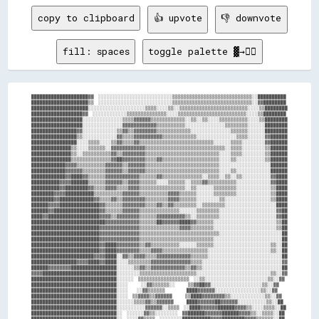
copy to clipboard
👍 upvote
👎 downvote
fill: spaces
toggle palette ▓→✊🏽
████████████████████▓▓  ░░░░░░░░░░░░░░░░░░░░░░░░░░▒▒▒▒▒▒▒▒▒▒▒▒▒▒▒▒▒▒▒▒▒▒▒▒▒▒▒▒░░██████████

████████████████████▒▒  ░░░░░░░░░░░░░░░░░░░░░░░░░░▒▒▒▒▒▒▒▒▒▒▒▒▒▒▒▒▒▒▒▒▒▒▒▒▒▒▒▒░░▓▓████████

████████████████████░░░░░░░░░░░░░░░░░░░░▒▒▒▒░░░░▒▒░░▒▒▒▒▒▒▒▒▒▒▒▒▒▒▒▒▒▒▒▒▒▒▒▒░░░░▒▒████████

██████████████████▓▓  ░░░░░░░░░░░░▒▒▒▒▒▒▒▒▒▒▒▒▒▒░░░░▒▒▒▒▒▒▒▒▒▒▒▒▒▒▒▒▒▒▒▒▒▒▒▒░░░░▒▒████████

██████████████████░░░░░░░░░░░░░░▒▒▒▒▓▓▓▓▓▓▒▒▒▒▒▒▒▒▒▒▒▒░░▒▒░░▒▒░░░░▒▒▒▒▒▒▒▒▒▒░░░░▒▒████████

██████████████████░░░░░░░░░░░░░░▓▓▓▓▓▓▓▓▓▓▓▓▒▒▒▒▒▒▒▒▒▒░░░░░░░░░░░░░░▒▒▒▒▒▒▒▒░░░░░░████████

████████████████▓▓░░░░░░░░░░░░▒▒▓▓▒▒▓▓▓▓▓▓▓▓▒▒▒▒▒▒▒▒▒▒▒▒░░░░░░░░░░░░░░▒▒▒▒▒▒░░░░░░████████

████████████████▒▒░░░░░░░░░░░░▓▓▒▒▒▒▓▓▓▓▓▓▓▓▓▓▒▒▒▒▒▒▒▒▒▒▒▒░░░░░░░░░░░░░░▒▒▒▒░░░░░░▓▓██████

████████████████░░░░▒▒▒▒░░░░▒▒▓▓▒▒▒▒▓▓▒▒▒▒▒▒▒▒▒▒▒▒▒▒▒▒▒▒▒▒▒▒▒▒▒▒░░░░░░▒▒▒▒░░░░░░░░▓▓██████

██████████████▒▒░░░░▒▒▒▒▒▒░░▓▓▓▓▓▓▓▓▓▓▓▓▒▒▒▒▒▒▒▒▒▒▒▒▒▒▒▒▒▒▒▒▒▒▒▒▒▒▒▒░░▒▒▒▒░░░░░░░░▒▒██████

██████████████▒▒░░▒▒▒▒▒▒▒▒▒▒▓▓▒▒▓▓▓▓▓▓▓▓▒▒▒▒▒▒▒▒▒▒▒▒▒▒▒▒▒▒▒▒▒▒▒▒▒▒░░░░▒▒▒▒░░░░░░░░▒▒██████

██████████████▒▒▒▒▒▒▒▒▒▒▒▒▒▒▓▓██▓▓▓▓▓▓▓▓▒▒▒▒▓▓▒▒▒▒▒▒▒▒▒▒▒▒▒▒▒▒▒▒▒▒░░░░▒▒░░░░░░░░░░▒▒██████

████████████▓▓▓▓▒▒▒▒▒▒▒▒▒▒▓▓▓▓▓▓▒▒▓▓▓▓▓▓▒▒▒▒▒▒▒▒▒▒▒▒▒▒▒▒▒▒▒▒▒▒▒▒▒▒░░░░░░░░░░░░░░░░░░██████

████████████▓▓▓▓▓▓▒▒▒▒▒▒▒▒▓▓▓▓▓▓▒▒▓▓▓▓▓▓▒▒▒▒▒▒▒▒▒▒▒▒▒▒▒▒▒▒▒▒▒▒▒▒▒▒░░░░▒▒░░░░░░░░░░░░██████

████████████▓▓████▓▓▒▒▒▒▒▒▓▓▓▓▓▓▓▓▓▓▓▓▒▒▒▒▒▒▓▓▒▒▒▒▒▒▒▒▒▒▒▒▒▒░░▒▒▒▒░░▒▒░░▒▒░░░░░░░░░░▓▓████

██████████▓▓▓▓██████▒▒▒▒▒▒▓▓▓▓▓▓▒▒▓▓▓▓▒▒▒▒▒▒░░░░▒▒▒▒▒▒░░▒▒▒▒▓▓▒▒▒▒▒▒▒▒▒▒░░░░░░░░░░░░▓▓████

██████████▓▓████████▓▓▒▒▒▒▓▓▓▓▒▒▒▒▓▓▓▓▒▒▒▒▒▒▒▒▒▒▒▒▒▒▒▒░░▒▒░░░░░░▒▒▒▒▒▒▒▒░░░░░░░░░░░░▒▒████

████████▓▓▓▓██████████▒▒▒▒▒▒▒▒▒▒▓▓▓▓▓▓▒▒▒▒▒▒▒▒▒▒▓▓▓▓▒▒▒▒▒▒░░░░░░▒▒▒▒▒▒▒▒░░░░░░░░░░░░▒▒████

████████▓▓████████████▓▓▒▒▒▒▓▓▒▒▓▓▓▓▓▓▓▓▒▒▒▒▒▒▒▒▓▓▓▓▒▒▒▒▒▒░░░░░░░░▒▒░░░░░░░░░░░░░░░░▒▒████

██████▓▓▓▓██████████████▓▓▒▒▒▒▒▒▓▓▓▓▓▓▓▓▒▒▒▒▓▓▒▒▓▓▒▒▒▒▒▒▒▒░░▒▒▒▒▒▒▒▒░░░░░░░░░░░░░░░░░░████

██████▓▓████████████████▓▓▒▒▒▒▒▒▓▓▓▓▓▓▒▒▒▒▒▒▒▒▒▒▒▒▒▒░░░░░░▒▒▒▒▒▒▒▒░░░░░░░░░░░░░░░░░░░░▓▓██

████▓▓██████████████████▓▓▓▓▒▒▓▓▓▓▓▓▓▓▒▒▒▒▒▒▓▓▓▓▓▓▓▓▓▓▒▒░░▒▒▒▒▒▒▒▒░░░░░░░░░░░░░░░░░░░░▓▓██

██████████████████████████▓▓▓▓▓▓▓▓▓▓▓▓▒▒▒▒▒▒██▓▓▓▓▓▓████▓▓▒▒▒▒▒▒░░░░░░░░░░░░░░░░░░░░░░▒▒██

████████████████████████▓▓▓▓▓▓▓▓▓▓▓▓▓▓▒▒▒▒▒▒▒▒▒▒▒▒▒▒▓▓▓▓▒▒▒▒▒▒▒▒░░░░░░░░░░░░░░░░░░░░░░▒▒██

████████████████████████▓▓▓▓▓▓▓▓▓▓▓▓▓▓▒▒▒▒▒▒▒▒▒▒▒▒▒▒▒▒▒▒▒▒▒▒▒▒▒▒▒▒░░░░░░░░░░░░░░░░░░░░░░██

████████████████████████▓▓▓▓▓▓▓▓▓▓▓▓▓▓▒▒▒▒▒▒▒▒▒▒▒▒▒▒▒▒▒▒▒▒▒▒▒▒▒▒░░░░░░░░░░░░░░░░░░░░░░░░██

████████████████████████▓▓████▓▓▓▓▓▓▓▓▒▒▓▓▒▒▒▒▒▒▒▒▒▒░░░░░░▒▒▒▒▒▒░░░░░░░░░░░░░░░░░░░░▒▒░░██

████████████████████████▓▓████▓▓▓▓▓▓▓▓▒▒▒▒▓▓▓▓▒▒▒▒▒▒▒▒▒▒▒▒▒▒▒▒░░░░░░░░░░░░░░░░░░░░░░▒▒░░██

██████████████████████▓▓▓▓████░░▓▓▒▒▓▓▓▓▒▒▒▒▓▓▓▓▓▓▓▓▓▓▓▓▒▒▒▒▒▒░░░░░░░░░░░░░░░░░░░░░░░░░░██

████████████████▓▓▓▓████▓▓████░░░░▒▒▒▒▒▒▒▒▓▓▓▓▓▓▓▓▓▓▓▓▓▓▒▒▒▒░░░░░░░░░░░░░░░░░░░░░░░░░░░░▓▓

██████▓▓▓▓▓▓▓▓████████████████░░░░░░▒▒▓▓▒▒▓▓▓▓▓▓▓▓▓▓▓▓▒▒▓▓▒▒░░░░░░░░░░░░░░░░░░░░░░░░░░░░██

▓▓▓▓██████████████████████████░░░░░░░░▒▒▒▒▒▒▒▒▒▒▒▒▒▒▒▒▒▒▒▒░░░░░░░░░░░░░░░░░░░░░░░░░░▒▒░░▓▓

██████████████████████████████░░░░░░  ▒▒▒▒▒▒▒▒▒▒▒▒▒▒▒▒▒▒  ░░▒▒░░░░░░░░░░░░░░░░░░░░░░▒▒░░▓▓

██████████████████████████████░░░░      ░░▓▓▒▒▒▒▒▒░░      ▒▒▓▓██▓▓░░░░░░░░░░░░░░░░░░▒▒░░▓▓

██████████████████████████████░░░░    ░░▓▓▒▒▒▒▒▒          ████▓▓▓▓▓▓░░░░░░░░░░░░░░░░▒▒░░▓▓

██████████████████████████████░░░░  ▒▒▓▓▓▓▒▒▓▓▓▓▓▓      ▒▒████▓▓▓▓▓▓▓▓▒▒░░░░░░░░░░░░▒▒░░▓▓

██████████████████████████████░░░░░░▒▒▒▒▓▓▒▒▓▓▓▓▓▓      ████▓▓▓▓▓▓██▓▓▓▓▓▓░░░░░░░░░░▒▒░░██

██████████████████████████████░░░░░░░░░░▓▓▓▓▓▓░░▒▒▒▒  ░░████▓▓▓▓▓▓██████▓▓▓▓▒▒░░░░▒▒▒▒░░██

██████████████████████████████░░  ░░░░░░▓▓▒▒░░░░░░░░  ▓▓██████▓▓▓▓▓▓██████▓▓▓▓▒▒░░▒▒▒▒░░██

██████████████████████████████░░  ░░░░▓▓▒▒▒▒  ░░░░░░░░██████████▓▓▓▓████████▓▓▓▓▒▒▒▒▒▒░░██
