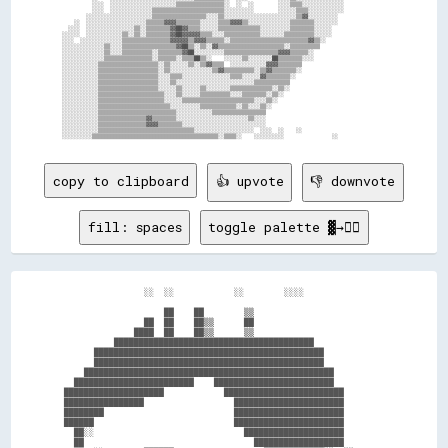
          ░░░░  ░░░░░░░░░░░░░░░░░░░░░░▒▒▒▒▒▒▒▒▒▒▒▒▒▒▒▒░░  ░░  ░░        ░░░░▒▒▒▒░░░░░░░░░░░░░░              

          ░░░░  ░░░░░░░░░░░░░░▒▒▒▒▒▒▒▒▒▒▒▒▒▒▒▒▒▒▒▒▒▒▒▒░░░░░░░░░░        ░░░░░░▒▒▒▒░░░░░░░░░░░░              

        ░░░░░░░░░░░░░░░░░░░░░░▒▒▒▒▒▒▒▒▒▒▒▒▒▒▒▒▒▒░░░░▒▒░░░░░░░░░░░░░░░░░░░░░░░░▒▒▓▓░░░░░░░░░░                

    ░░  ░░░░░░░░░░░░░░░░░░░░▒▒▒▒▒▒▓▓▓▓▒▒▒▒▒▒▒▒░░░░░░▒▒▒▒▓▓▓▓▒▒░░░░░░░░░░░░░░▒▒▒▒▒▒▒▒░░░░░░░░                

  ░░░░  ░░░░░░░░░░░░░░░░▒▒░░▒▒▒▒▒▒▒▒▓▓██▓▓▒▒▒▒░░░░░░▒▒▒▒▒▒▒▒▒▒▒▒▒▒░░░░░░░░░░▒▒▒▒▒▒▒▒░░░░░░                  

░░░░░░  ░░░░░░░░░░░░▒▒░░▒▒░░▒▒▒▒▒▒▒▒▓▓██▓▓▓▓▓▓▒▒▒▒░░░░▒▒▒▒▒▒▒▒▒▒▒▒░░░░░░░░▒▒▒▒▒▒▒▒▒▒░░░░░░                  

░░░░  ░░░░░░░░░░░░░░▒▒▒▒▒▒▒▒▒▒▒▒▒▒▒▒▓▓▓▓▓▓▒▒▓▓▓▓▒▒▒▒▒▒░░▒▒▒▒▒▒▒▒▒▒▒▒▒▒▒▒▒▒▒▒▒▒▒▒▒▒▓▓▒▒░░                    

░░░░░░░░░░░░░░▒▒░░░░▒▒▒▒▒▒▒▒▒▒▒▒▒▒▒▒▒▒▓▓██▒▒░░▒▒░░▓▓▒▒▒▒▒▒▒▒▒▒▒▒▒▒▒▒▒▒▒▒▒▒░░▒▒▒▒▒▒▒▒▒▒                      

░░░░░░░░░░░░░░▒▒░░░░▒▒▒▒▒▒▒▒▒▒░░▒▒▒▒▒▒▒▒▓▓██░░░░░░░░░░▒▒▒▒▒▒▒▒▒▒▒▒▒▒▒▒▒▒▓▓▓▓▒▒▒▒▒▒░░                        

░░░░░░░░░░░░░░▒▒▒▒▒▒▒▒▒▒▒▒▒▒▒▒░░▒▒▒▒▒▒░░▒▒▒▒██▒▒░░    ░░░░░░▒▒░░░░░░░░██▒▒▒▒▒▒▒▒░░░░                        

░░░░░░░░░░░░▒▒▒▒▒▒▒▒▒▒▒▒▒▒▒▒▒▒▒▒░░▒▒░░░░░░▒▒░░▒▒▓▓▒▒▒▒  ░░░░░░░░░░░░▓▓▓▓▒▒▒▒▒▒▒▒                            

░░░░░░░░░░░░▒▒▒▒▒▒▒▒▒▒▒▒▒▒▒▒▒▒▒▒░░▒▒░░░░░░░░░░░░░░▒▒▓▓▒▒▒▒▒▒▒▒▒▒░░▒▒▓▓▒▒▒▒▒▒▒▒░░                            

░░░░░░░░░░░░▒▒▒▒▒▒▒▒▒▒▒▒▒▒▒▒▒▒▒▒░░░░▒▒▒▒░░░░░░░░░░░░░░░░▒▒▒▒░░░░░░▓▓▒▒▒▒▒▒▒▒░░                              

░░░░░░░░░░░░▒▒▒▒▒▒▒▒▒▒▒▒▒▒▒▒▒▒▒▒░░░░▒▒░░░░░░░░░░░░░░░░░░░░░░░░░░▒▒▒▒▒▒▒▒▒▒▒▒                                

░░░░░░░░░░░░▒▒▒▒▒▒▒▒▒▒▒▒▒▒▒▒▒▒▒▒░░░░░░▒▒░░░░░░▒▒░░░░░░░░▒▒▒▒▒▒▒▒▒▒▒▒▒▒░░▒▒░░                                

░░░░░░░░░░░░▒▒▒▒▒▒▒▒▒▒▒▒▒▒▒▒▒▒▒▒▒▒░░░░▒▒░░░░░░▒▒▒▒▒▒▒▒▒▒░░░░▒▒▒▒▒▒▒▒░░▒▒░░                                  

░░░░░░░░░░░░▒▒▒▒▒▒▒▒▒▒▒▒▒▒▒▒▒▒▒▒▒▒░░░░░░▒▒▒▒▒▒▒▒▒▒▒▒▒▒▒▒▒▒▒▒▒▒▒▒░░░░▒▒░░                                    

░░░░░░░░░░░░▒▒▒▒▒▒▒▒▒▒▒▒▒▒▒▒▒▒▒▒▒▒▒▒░░░░░░░░░░▒▒▒▒▒▒▒▒▒▒▒▒░░▒▒░░░░▒▒░░                                      

░░░░░░░░░░░░▒▒▒▒▒▒▒▒▒▒▒▒▒▒▒▒▒▒▒▒▒▒▒▒▒▒░░░░░░░░░░░░▒▒▒▒▒▒▒▒▒▒▒▒▒▒▒▒▒▒                                        

░░░░░░░░░░░░▒▒▒▒▒▒▒▒▒▒▒▒▒▒▒▒▓▓▒▒▒▒▒▒▒▒░░░░░░░░░░░░░░░░░░░░░░░░▒▒░░░░                                        

░░░░░░░░░░░░▒▒▒▒▒▒▒▒▒▒▒▒▒▒▒▒▓▓▓▓▒▒▒▒▒▒▒▒░░░░░░░░░░░░░░░░░░░░░░░░░░░░                                        

░░░░░░░░░░░░▒▒▒▒▒▒▒▒▒▒▒▒▒▒▒▒▒▒▒▒▒▒▒▒▒▒▒▒▒▒▒▒░░░░░░░░░░░░░░░░░░░░  ░░░░  ░░    ░░                            

copy to clipboard
👍 upvote
👎 downvote
fill: spaces
toggle palette ▓→✊🏽
                  ░░  ░░            ░░        ░░░░                  

                      ██    ██        ▒▒                            

                  ██  ██    ██▒▒      ██                            

                ████  ██    ██▒▒      ▒▒                            

            ████████████████████████████████████████                

        ██████████████████████████████████████████████              

        ██████████████████████████████████████████████              

      ██████████████████████████████████████████████████            

    ████████████████████████    ████████████████████████            

  ████████████████████            ████████████████████████          

  ████████████████                  ██████████████████████          

  ████████                          ██████████████████████          

  ██████                            ██████████████████████          

    ██░░                              ████████████████████          

    ██                                  ██████████████████          
