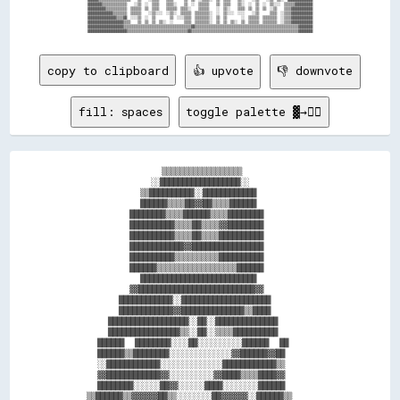
▓▓▓▓▓▓▓▓▒▒▒▒▒▒▒▒▒▒▒▒▒▒    ░░▒▒  ░░  ▒▒▒▒    ▒▒▒▒░░    ▒▒  ░░  ▒▒▒▒▒▒    ▒▒  ▒▒▒▒    ▒▒░░  ░░  ▒▒  ░░  ▒▒░░░░  ▒▒▒▒▒▒▓▓▓▓▓▓▓▓▓▓

▓▓▓▓▓▓▓▓▓▓▒▒▒▒▒▒▒▒▒▒▒▒  ▒▒▒▒▒▒  ▒▒  ▒▒▒▒    ▒▒▒▒▒▒  ▒▒▒▒░░    ▒▒▒▒▒▒    ░░  ▒▒░░    ▒▒▒▒  ▒▒  ▒▒  ▒▒  ░░▒▒    ▒▒▒▒▓▓▓▓▓▓▓▓▓▓▓▓

▓▓▓▓▓▓▓▓▓▓▓▓▓▓▒▒▒▒▒▒▒▒  ▒▒▒▒▒▒    ░░▒▒░░░░  ░░▒▒░░  ▒▒▒▒▒▒  ▒▒▒▒▒▒▒▒░░  ░░  ▒▒░░░░  ░░░░    ░░▒▒      ▒▒▒▒  ░░▒▒▒▒▓▓▓▓▓▓▓▓▓▓▓▓

▓▓▓▓▓▓▓▓▓▓▓▓▓▓▓▓▒▒▒▒▓▓  ░░░░▒▒  ░░  ▒▒        ▒▒  ░░░░▒▒▒▒  ▒▒▒▒▒▒▒▒░░  ▒▒  ▒▒        ░░  ▒▒▒▒▒▒  ▒▒▒▒▒▒▒▒  ░░▒▒▒▒▓▓▓▓▓▓▓▓▓▓▓▓

▓▓▓▓▓▓▓▓▓▓▓▓▓▓▓▓▓▓▓▓▒▒▒▒    ▒▒  ▒▒  ▒▒  ▒▒░░  ░░      ▒▒▒▒  ▒▒▒▒▒▒▒▒░░  ▒▒  ▒▒  ▒▒░░  ▒▒  ▒▒▒▒▒▒  ▒▒▒▒▒▒▒▒  ░░▒▒▒▒▓▓▓▓▓▓▓▓▓▓▓▓

▓▓▓▓▓▓▓▓▓▓▓▓▓▓▓▓▓▓▓▓▒▒▒▒▒▒▒▒▒▒▒▒▒▒▒▒▒▒▒▒▒▒▒▒▒▒▒▒▒▒▒▒▒▒▒▒▒▒▓▓▒▒▒▒▒▒▒▒▒▒▒▒▒▒▒▒▒▒▒▒▒▒▒▒▒▒▒▒▒▒▒▒▒▒▒▒▒▒▒▒▒▒▒▒▒▒▒▒▒▒▒▒▒▒▒▒▒▒▓▓▓▓▓▓▓▓

copy to clipboard
👍 upvote
👎 downvote
fill: spaces
toggle palette ▓→✊🏽
                    ▒▒▒▒▒▒▒▒▒▒▒▒▒▒▒▒▒▒                  

                  ░░██████████████████░░                

                ▒▒██████████░░████████████              

                ██████▒▒▒▒██▓▓██▒▒▒▒██████              

              ████████▒▒▒▒██████▒▒▒▒████████            

              ██████████▒▒▒▒██▒▒▒▒▓▓████████            

              ██████████▒▒▒▒██▒▒▒▒██████████            

              ████████████▓▓████████████████            

              ██████████▒▒▒▒▒▒▒▒▒▒██████████            

              ██████▒▒▒▒▒▒▒▒▒▒▒▒▒▒▒▒▒▒██████            

                ██████████████████████████              

              ▓▓██████████████████████████▓▓            

            ████████████░░████████████████████          

            ████████████▓▓██████████████▒▒████          

          ██████████████████░░██░░██████████████        

          ████████████████▒▒░░██░░▒▒▒▒██████████        

        ██████  ████████░░░░██░░░░░░░░░░██████  ██      

        ██████▒▒████████░░░░░░░░░░░░░░▓▓██████▓▓██      

        ░░████████████░░░░░░░░░░░░░░████████████▒▒      

        ▓▓████████████▓▓░░░░░░░░░░▓▓████▒▒▒▒████▓▓      

        ████████░░░░░░██▓▓░░░░░░████░░░░░░░░██████      

      ▒▒██████▒▒▓▓▓▓▓▓██▒▒░░░░░░░░██▓▓▓▓▓▓░░██████▒▒    
