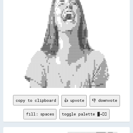
                                                ▒▒▓▓▒▒░░    ▒▒▓▓▓▓▓▓░░    ░░▒▒▒▒░░░░░░▒▒▓▓▓▓▓▓                                                  

                                              ░░▒▒▓▓░░░░  ░░  ░░░░░░░░  ░░░░▒▒░░▒▒▒▒▒▒▒▒▓▓▓▓▓▓▒▒                                                

                                              ░░▒▒▒▒░░  ░░  ░░▒▒▓▓▒▒░░░░░░  ░░▒▒░░▒▒▓▓██▒▒██▓▓▓▓                                                

                                              ▒▒▓▓▒▒░░░░  ▒▒▒▒░░░░░░░░░░░░░░▒▒▒▒▒▒░░░░░░▒▒▒▒▓▓▓▓▒▒                                              

                                              ▒▒▒▒▒▒░░  ░░░░░░░░░░░░░░░░██░░▓▓▓▓▓▓░░░░░░░░▒▒██▓▓▓▓                                              

                                            ░░▒▒▒▒▒▒        ░░░░░░░░░░▒▒░░░░▒▒▓▓▓▓░░░░░░░░▒▒▒▒▓▓▓▓░░                                            

                                            ░░▒▒▒▒▒▒  ░░      ░░░░▒▒░░    ░░░░░░▒▒░░░░░░▒▒▒▒▒▒▓▓▓▓▒▒                                            

                                            ▒▒▒▒▒▒▒▒░░        ░░▒▒░░░░░░▓▓▒▒▒▒▓▓▒▒▒▒░░░░▒▒▒▒▒▒▓▓▓▓▓▓                                            

                                            ▒▒▒▒▒▒░░░░        ░░▒▒  ▒▒░░        ░░▒▒▒▒░░▒▒▒▒▒▒▒▒▓▓▓▓                                            

                                          ░░▒▒▒▒▒▒▒▒░░░░  ░░░░▒▒░░░░  ░░▓▓▓▓▓▓▓▓░░▒▒▒▒▒▒░░▒▒▒▒▒▒▓▓▓▓▒▒                                          

                                          ▒▒▒▒▒▒▒▒▒▒░░░░░░░░░░▒▒░░▒▒  ▒▒██▓▓▓▓▓▓░░░░▓▓▒▒░░▒▒▒▒▓▓▓▓▓▓▓▓                                          

                                          ▒▒▒▒░░▒▒▓▓░░░░      ▒▒▒▒░░▒▒▓▓▓▓▓▓██▓▓▒▒▒▒▓▓░░░░▒▒▒▒▒▒██▓▓▓▓                                          

                                          ▒▒▒▒░░▒▒▓▓░░░░      ░░▒▒▒▒▒▒▓▓▓▓████▓▓▒▒▒▒▒▒░░░░▒▒▒▒▓▓██▓▓▓▓░░                                        

                                          ▒▒▒▒▒▒▒▒▓▓░░░░      ░░░░▓▓▓▓▓▓░░      ░░▓▓▒▒░░░░▒▒▒▒▓▓██▓▓▓▓▒▒                                        

                                        ░░▒▒▒▒░░▒▒▓▓░░░░░░    ░░░░░░▒▒░░░░░░░░▒▒▒▒▒▒▒▒▒▒░░▒▒▒▒▓▓██▓▓▒▒▓▓                                        

                                        ░░▒▒▒▒░░▒▒▓▓▒▒░░░░      ░░░░░░░░  ░░░░░░░░▒▒▒▒░░▒▒▒▒▒▒██████▒▒▓▓░░                                      

                                        ▒▒▓▓▒▒▒▒▒▒▓▓▒▒▒▒░░░░░░  ░░░░░░░░░░░░░░░░░░░░░░░░▒▒▒▒▒▒████▓▓▒▒▒▒▒▒                                      

                                        ▒▒▓▓▒▒▒▒▒▒▓▓▓▓██░░░░░░  ░░░░░░░░░░░░░░░░░░░░░░▒▒▒▒▒▒▓▓████▓▓▒▒▒▒▒▒                                      

                                        ▒▒▓▓▒▒▒▒▒▒▓▓████▒▒░░░░░░░░░░░░░░░░░░░░░░░░▒▒▒▒▒▒▒▒▒▒██████▓▓▒▒▒▒▓▓                                      

                                      ▒▒▒▒▓▓▒▒▒▒▒▒▒▒████▒▒░░░░░░░░░░░░░░░░░░░░░░▒▒▒▒▒▒▒▒▒▒▒▒██████▓▓▒▒▓▓▓▓░░                                    

                                      ▓▓▒▒▓▓▒▒▒▒▒▒▒▒▓▓██▓▓▒▒▒▒░░░░░░░░▒▒▒▒▓▓▓▓▓▓▓▓▒▒▒▒▒▒▒▒▓▓██████▓▓▓▓██▓▓▒▒                                    

                                    ░░▒▒▒▒▓▓▒▒▒▒▒▒▒▒▓▓████░░░░░░▒▒▒▒▒▒▒▒▒▒▒▒▒▒▓▓▒▒▒▒▒▒▒▒▒▒▓▓██████▓▓▓▓██▓▓▒▒                                    

                                    ▒▒▒▒▒▒▓▓▒▒▒▒▒▒▓▓▓▓████░░░░░░░░░░░░▒▒▒▒▒▒▒▒▓▓▒▒▒▒▒▒▒▒▒▒▓▓██████▓▓▓▓██▓▓▒▒                                    

                                    ▓▓▒▒▓▓▓▓▒▒▒▒▒▒▓▓▓▓████░░░░░░░░░░░░░░▒▒▒▒▒▒▒▒▒▒▒▒▒▒▒▒▒▒▓▓██████▓▓▓▓██▓▓▒▒                                    

                                    ▒▒▒▒▓▓▒▒▓▓░░▒▒▒▒▓▓████▒▒░░░░░░░░░░░░░░▒▒▒▒▒▒▒▒▒▒▒▒▒▒▒▒▓▓██████▓▓▓▓▓▓▓▓▒▒                                    

                                  ▒▒▒▒▓▓▓▓▒▒▓▓▒▒▒▒▒▒▓▓████▒▒  ░░░░░░░░░░░░░░▒▒▒▒▒▒▒▒▒▒▒▒▒▒▒▒██████████▓▓▒▒░░                                    

                                  ▓▓▒▒▓▓▒▒▒▒▒▒▒▒▒▒▓▓▓▓▓▓██░░░░  ░░░░░░░░░░░░▒▒▒▒▒▒▒▒▒▒▒▒▒▒▒▒██████▓▓▓▓▓▓▒▒▒▒                                    

                                  ▓▓▓▓▓▓▒▒▒▒▒▒▒▒▒▒▓▓██▓▓██░░      ░░░░░░░░░░▒▒▒▒▒▒▒▒▒▒▒▒▒▒▒▒▓▓████▓▓▓▓▓▓▒▒▓▓                                    

                                ░░▒▒▓▓▓▓▒▒▒▒▒▒▒▒▒▒▓▓▓▓▓▓██░░      ░░░░░░░░░░▒▒▒▒▒▒▒▒▒▒▒▒▒▒▒▒▓▓████▓▓▓▓▓▓▒▒▓▓░░                                  

                                ▒▒▓▓▓▓▒▒▓▓▓▓▓▓▒▒▓▓▓▓██▓▓██▒▒░░    ░░░░░░░░░░░░▒▒▒▒▒▒▒▒▒▒▒▒▒▒▓▓██████▓▓▓▓▓▓██▒▒                                  

                                ▓▓▓▓▓▓▓▓▓▓▓▓▒▒▒▒▓▓▓▓▓▓▓▓██▒▒░░    ░░░░░░░░░░░░░░▒▒▒▒▒▒▒▒▒▒▒▒▒▒████████▒▒▓▓██▓▓░░                                

                              ▒▒▓▓▓▓▓▓▓▓▓▓▓▓▒▒▒▒▓▓▓▓▓▓▓▓▓▓▒▒░░    ░░░░░░░░░░░░▒▒▒▒▒▒▒▒▒▒▒▒▒▒▒▒▓▓██████▒▒██▓▓██▒▒░░                              

                            ▒▒▓▓▓▓▓▓▓▓▓▓▓▓▓▓▒▒▓▓▓▓▓▓▓▓▓▓▓▓▒▒░░  ░░░░░░░░░░░░▒▒▒▒▒▒▒▒▒▒▒▒▒▒▒▒▒▒▓▓▓▓▓▓██▓▓▓▓▓▓████▒▒░░                            

                            ▒▒▓▓▓▓▓▓▓▓▓▓▓▓▓▓▓▓▓▓▓▓▓▓▓▓▓▓▓▓░░░░░░░░░░░░░░░░░░▒▒▒▒▒▒▒▒▒▒▒▒▒▒▒▒▒▒▒▒▓▓▓▓▒▒▒▒▒▒▒▒▓▓▓▓▒▒▓▓▒▒░░                        

                      ░░░░░░░░░░▒▒▒▒▒▒▒▒▓▓▓▓▓▓██▓▓██▓▓▓▓▒▒░░░░░░░░░░░░░░░░░░▒▒▒▒▒▒▒▒▒▒▒▒▒▒▒▒▒▒▒▒▒▒▒▒▓▓▒▒▒▒▒▒▒▒▒▒▒▒░░░░░░░░░░░░░░                

                    ░░░░░░░░░░░░░░▒▒▓▓▓▓▓▓▓▓▓▓▓▓▓▓██▓▓▒▒░░░░░░░░░░░░░░░░░░░░▒▒▒▒▒▒▒▒▒▒▒▒▒▒▒▒▒▒▒▒▒▒▒▒▓▓▒▒▒▒▒▒▒▒▒▒░░░░░░░░░░░░░░░░░░              

                  ░░░░░░░░░░░░░░░░░░▒▒▓▓▒▒░░▒▒▓▓▓▓▓▓▓▓▒▒░░░░░░░░░░░░░░░░░░▒▒▒▒▒▒▒▒▒▒▒▒▒▒▒▒▒▒▒▒▒▒▒▒▒▒▒▒▒▒▒▒░░▒▒░░░░░░░░░░░░░░░░░░░░░░░░          

                ░░░░░░░░░░░░░░░░░░░░░░▒▒▒▒▒▒▒▒▒▒▒▒▒▒▒▒░░░░░░░░░░░░░░░░░░░░▒▒▒▒▒▒▒▒▒▒▒▒▒▒▒▒▒▒▒▒▒▒▒▒▒▒▒▒▒▒▒▒░░░░░░░░░░░░░░░░░░░░░░░░░░░░░░        

              ░░░░░░░░░░░░░░░░░░░░░░▒▒░░▒▒▒▒▒▒▒▒░░░░▒▒░░    ░░░░░░░░░░░░░░▒▒▒▒▒▒▒▒▒▒▒▒▒▒▒▒▒▒▒▒▒▒▒▒░░░░▒▒▒▒░░░░░░░░░░░░░░░░░░░░░░░░░░░░░░        

            ░░░░░░░░░░░░░░░░░░░░░░░░░░░░▒▒░░░░░░░░░░░░      ░░░░░░░░░░░░░░▒▒▒▒▒▒▒▒▒▒▒▒▒▒▒▒▒▒▒▒░░░░░░░░▒▒▒▒░░░░░░░░░░░░░░░░░░░░░░░░░░░░▒▒░░      

            ░░░░░░░░░░░░░░░░░░░░░░░░░░▒▒░░░░░░░░░░░░░░      ░░░░░░░░░░▒▒▒▒▒▒▒▒▒▒▒▒▒▒▒▒▒▒▒▒░░░░░░░░░░░░▒▒▒▒░░░░░░░░░░░░▒▒░░░░░░░░░░░░░░▒▒▒▒      

            ░░░░░░░░░░░░░░░░░░░░░░░░░░▒▒░░░░░░░░░░░░░░        ░░░░░░░░░░░░▒▒▒▒▒▒▒▒▒▒▒▒▒▒░░░░░░░░░░░░░░▒▒░░░░░░░░░░░░░░▒▒░░░░░░░░░░░░▒▒▒▒▒▒░░    

          ░░░░░░░░░░░░░░░░░░░░░░░░░░░░░░░░▒▒░░░░░░░░░░░░      ░░░░░░░░░░░░▒▒▒▒▒▒░░░░░░░░░░░░░░░░░░░░░░░░░░░░░░░░░░░░░░▒▒░░░░░░░░░░▒▒▒▒▒▒▒▒░░    

        ░░░░░░░░░░░░░░░░░░░░▒▒░░░░░░░░░░░░░░░░░░░░░░░░░░░░░░░░░░░░░░░░░░░░░░▒▒░░░░░░░░░░░░░░▒▒▒▒░░░░░░░░░░░░░░░░░░░░░░▒▒░░▒▒░░░░▒▒▒▒▒▒▒▒▒▒▒▒    

        ░░░░░░░░░░░░░░░░░░░░░░▒▒▒▒░░░░░░▒▒░░░░░░░░░░░░░░░░░░░░░░░░░░░░░░░░░░░░░░░░░░░░░░▒▒▒▒▒▒▒▒░░░░░░░░░░░░░░░░░░░░░░▒▒░░░░░░▒▒▒▒▒▒▒▒▒▒▒▒▒▒░░  

      ░░░░░░░░░░░░░░░░░░░░░░░░░░░░░░░░░░▒▒░░░░░░░░░░░░░░░░░░░░░░░░░░░░░░░░░░░░░░░░░░░░░░▒▒▒▒▒▒░░░░░░░░░░░░░░░░░░░░░░░░▒▒▒▒░░░░▓▓░░▒▒▒▒▒▒▒▒░░░░  

      ░░░░░░░░░░░░░░░░░░░░░░░░░░▒▒▒▒░░░░▒▒░░░░░░░░░░░░░░░░░░░░░░░░░░░░░░░░░░░░░░░░░░░░░░▒▒░░░░░░░░░░░░░░░░░░░░░░░░░░░░▒▒▒▒░░▓▓▒▒░░▒▒▒▒▒▒▒▒░░▒▒  

    ░░░░░░░░░░░░░░░░░░░░░░░░░░░░░░▒▒░░░░▒▒░░░░░░░░░░░░░░░░░░░░░░░░░░░░░░░░░░░░░░░░░░░░░░▒▒░░░░░░░░░░░░░░░░░░░░░░░░░░▒▒▒▒░░▒▒▒▒░░▒▒▒▒▒▒▒▒░░░░▒▒  

    ░░░░░░░░░░░░░░░░░░░░░░░░░░▒▒░░▒▒░░░░▒▒░░░░░░░░░░░░░░░░░░░░░░░░░░░░░░░░░░░░░░░░░░░░░░░░░░░░░░░░░░░░░░░░░░░░░░░░░░▒▒▒▒░░▓▓░░▒▒▒▒▒▒▒▒▒▒▒▒░░░░  

    ░░░░░░░░░░░░░░░░░░░░░░░░░░▒▒░░▒▒▒▒░░░░░░░░░░░░░░░░░░░░▒▒░░░░░░░░░░░░░░░░░░░░░░░░░░░░░░░░░░░░░░░░░░░░░░░░▒▒░░░░░░▓▓░░▒▒░░▒▒░░▒▒▒▒▒▒▒▒░░░░▒▒░░

  ░░░░░░░░░░░░░░░░░░░░░░░░░░░░░░▒▒░░▒▒░░░░░░░░░░░░░░░░░░░░░░░░░░░░░░░░░░░░░░░░░░░░▒▒░░░░░░░░░░░░░░░░░░░░░░░░▒▒▒▒░░░░▒▒▓▓░░▒▒▒▒▒▒▒▒▒▒▒▒▒▒▒▒░░▒▒▒▒

░░▓▓▒▒░░░░░░░░░░░░░░░░░░░░░░░░▒▒▒▒▒▒▒▒░░░░░░░░░░░░░░░░░░░░░░▒▒░░░░░░░░░░░░░░░░░░░░░░░░░░░░░░░░░░░░░░░░░░░░░░▒▒▒▒░░░░▓▓░░▒▒▒▒▒▒▒▒▒▒▒▒▒▒░░▒▒▒▒▒▒░░

  ▓▓▓▓▓▓▓▓▒▒░░░░░░░░░░░░░░░░░░▒▒▒▒▒▒▒▒░░░░░░░░░░░░░░░░░░░░░░░░░░░░░░░░░░░░░░░░░░░░░░░░░░░░░░░░░░░░░░░░░░░░░░▒▒▒▒░░▒▒▒▒▒▒░░░░▒▒▒▒▒▒▒▒▒▒▒▒▒▒▒▒░░░░

    ▒▒▓▓▓▓▒▒▒▒▒▒░░░░░░░░░░░░░░▒▒▒▒▒▒▒▒▒▒░░░░░░░░░░░░░░░░░░░░░░▒▒░░░░░░░░░░░░░░░░░░░░░░░░░░░░░░░░░░░░░░░░▒▒░░▒▒▓▓░░▒▒▒▒░░▒▒▒▒▒▒▒▒▒▒▒▒▒▒▒▒▒▒▒▒▒▒  

      ░░▓▓░░░░░░░░▒▒░░░░░░░░▒▒▒▒▒▒▒▒▓▓░░░░░░░░░░░░░░░░░░░░░░░░▒▒░░░░░░░░░░▒▒▒▒░░░░░░░░░░░░░░░░░░░░░░░░░░▒▒▒▒▒▒▓▓░░▓▓▓▓▒▒▒▒▒▒▒▒▒▒▒▒▒▒▒▒▒▒▒▒░░    

          ░░░░░░░░░░░░▒▒░░░░░░▒▒▒▒▒▒▓▓▒▒░░░░░░░░░░░░░░░░░░░░░░░░▒▒░░░░░░▒▒▒▒▒▒░░░░░░░░░░░░░░░░░░▒▒░░░░▒▒░░▒▒▒▒▓▓▒▒▒▒░░▒▒▒▒▒▒▒▒▒▒▒▒▒▒▒▒▒▒▒▒      

          ░░░░░░░░░░░░░░▒▒▒▒▒▒▒▒▒▒▒▒▓▓▒▒░░░░░░░░░░░░░░░░░░░░░░░░░░░░░░░░▒▒▒▒▒▒░░░░░░░░░░░░░░░░░░▒▒░░░░▒▒░░▒▒░░▓▓▒▒░░░░░░▒▒▒▒▒▒▒▒▓▓▓▓▓▓▒▒▒▒      

          ░░░░░░░░░░░░░░░░░░▒▒▒▒▒▒▒▒▓▓▒▒░░░░░░░░░░░░░░░░░░░░░░░░░░░░░░░░▒▒▒▒░░░░░░░░░░  ░░░░░░░░▒▒░░▒▒▒▒▒▒▒▒▒▒▓▓▓▓▒▒▒▒▒▒▒▒▓▓▓▓▓▓▒▒▒▒▒▒▒▒▒▒      

copy to clipboard
👍 upvote
👎 downvote
fill: spaces
toggle palette ▓→✊🏽
                                            ░░░░░░░░░░░░░░░░░░░░░░░░▒▒▒▒▒▒▒▒░░▒▒▒▒░░░░
