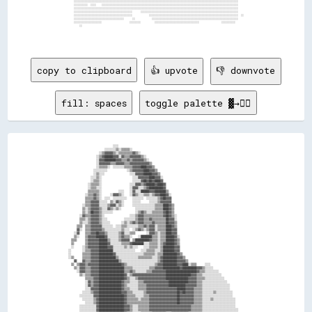
copy to clipboard
👍 upvote
👎 downvote
fill: spaces
toggle palette ▓→✊🏽
                                ░░░░                                                                                          

                          ░░░░░░░░▒▒░░▒▒▒▒▒▒░░                                                                                

                      ░░▒▒▓▓▓▓▓▓▒▒░░▒▒▒▒▒▒▒▒▒▒▓▓▒▒░░                                                                          

                    ░░▒▒▓▓██████▓▓▓▓░░▓▓▒▒▒▒▓▓▓▓▓▓▓▓▒▒░░                                                                      

                    ░░▓▓▓▓████████▓▓▓▓▒▒▒▒▓▓▒▒▓▓▓▓▓▓▓▓▒▒░░                                                                    

                    ░░▓▓▓▓▓▓▓▓▒▒▒▒▓▓▓▓▓▓▒▒▒▒▓▓▓▓▓▓▓▓▓▓▓▓▓▓▒▒                                                                  

                    ░░▒▒▒▒▒▒░░  ░░░░░░░░▒▒▒▒▒▒▓▓▓▓▓▓████▓▓▓▓▒▒                                                                

                  ░░░░░░░░░░              ░░▒▒▓▓▓▓▓▓▓▓████▓▓▓▓▒▒                                                              

                  ░░▒▒░░░░                  ░░░░▓▓▓▓▓▓██████▓▓▓▓▒▒                                                            

                ░░░░▒▒░░                      ░░░░▓▓▓▓▓▓▓▓████▓▓▓▓░░                                                          

                ░░▒▒▒▒░░                      ░░░░░░▓▓██▓▓██▓▓████▓▓                                                          

              ░░▒▒▒▒▒▒░░                    ░░░░▓▓▓▓▒▒▓▓██████▓▓████▓▓                                                        

              ░░▒▒▒▒░░░░                    ░░▓▓▓▓░░░░▒▒▓▓██████████▓▓                                                        

              ▒▒▒▒▒▒▒▒░░            ░░░░    ░░▓▓░░░░██████▓▓▓▓████████▒▒                                                      

            ░░▒▒▒▒▓▓▒▒░░      ░░▓▓▓▓▒▒░░    ░░▓▓▒▒░░░░▒▒▒▒░░▒▒▓▓▓▓████▓▓░░                                                    

            ▒▒▒▒▒▒▓▓▒▒░░  ░░░░  ░░░░░░░░░░    ░░░░░░░░  ░░░░░░░░▒▒▓▓██▓▓▓▓                                                    

            ▒▒▒▒▓▓▓▓▓▓░░░░░░  ▒▒░░▓▓▒▒░░      ░░░░░░      ░░░░░░▒▒▓▓▓▓▓▓▓▓                                                    

          ░░▒▒▒▒▓▓▓▓▓▓░░░░░░▒▒▓▓▓▓░░▒▒░░      ░░░░░░░░░░░░░░░░▒▒▒▒▒▒████▓▓▒▒                                                  

          ▒▒░░▒▒▓▓▓▓▓▓▒▒░░░░▓▓▒▒░░▒▒░░          ░░░░░░░░░░░░░░▒▒▒▒▒▒████▓▓▒▒                                                  

          ▒▒░░▒▒██▓▓▓▓▒▒░░░░░░░░                ░░▒▒▓▓▒▒░░░░▒▒▒▒▒▒▒▒▓▓██▓▓▒▒                                                  

        ░░▓▓▒▒▒▒▓▓▓▓▓▓▒▒░░                  ░░░░▒▒▓▓▓▓▒▒▒▒▒▒▒▒▒▒▒▒▒▒▓▓██▓▓▒▒░░                                                

        ▒▒▒▒░░▒▒▓▓▓▓▓▓▒▒░░░░            ░░░░░░░░▒▒▓▓▓▓▒▒▒▒▓▓▒▒▒▒▒▒▒▒▒▒██▓▓▓▓░░                                                

        ▒▒░░░░▒▒▓▓▓▓▓▓▒▒░░░░░░        ░░▒▒░░▒▒▓▓▒▒▓▓▓▓▒▒▒▒▒▒▓▓▒▒▒▒▒▒▒▒██▓▓▓▓▒▒                                                

      ▒▒▒▒  ▒▒▒▒▓▓▓▓▓▓▓▓░░░░░░░░  ░░░░▒▒▒▒░░░░░░░░▒▒▒▒▓▓▒▒▓▓▓▓░░▒▒▒▒▒▒████▓▓▒▒                                                

      ▓▓░░  ▒▒▒▒▓▓▓▓▓▓▓▓▒▒░░░░░░░░░░░░▒▒░░░░  ░░▒▒▓▓▒▒░░▒▒▓▓▓▓░░▒▒▒▒▒▒████▓▓▓▓                                                

    ░░▓▓    ▒▒▒▒▓▓▓▓██▓▓▓▓▒▒░░░░░░░░▒▒▓▓░░░░▒▒▒▒        ░░▓▓▓▓▒▒░░▒▒▒▒████▓▓▓▓                                                

    ▒▒░░    ▒▒▓▓▓▓▓▓██████▓▓░░░░░░░░▒▒▓▓▒▒▒▒░░    ░░████████▒▒▒▒░░▒▒▒▒██████▓▓░░                                              

  ▒▒▒▒      ▒▒▓▓▓▓▓▓▓▓██████▒▒░░░░░░▒▒▓▓▓▓▓▓  ▒▒██████████▓▓▒▒▒▒░░▒▒▒▒██████▓▓▒▒                                              

  ▒▒        ▒▒▓▓▓▓▓▓▓▓██████▓▓░░░░░░░░▒▒▒▒▒▒▓▓████████░░░░▒▒▒▒▒▒░░▒▒▓▓██████▓▓▒▒                                              

  ░░      ░░▒▒▓▓▓▓▓▓▓▓██████▓▓▓▓░░░░░░░░▒▒░░▒▒░░░░    ░░░░▒▒▒▒▒▒░░▒▒████████▓▓▓▓                                              

░░        ░░▒▒▒▒▓▓▓▓▓▓██████████░░░░░░░░░░░░░░░░    ░░░░▒▒▒▒▒▒░░░░▒▒████████▓▓▓▓                                              

░░        ▒▒▒▒▒▒▓▓▓▓▓▓██████████▓▓░░░░░░░░░░░░░░░░░░░░▒▒▒▒▒▒▒▒░░▒▒▒▒██████████▓▓▒▒                                            

░░▒▒      ▒▒▒▒▒▒▓▓▓▓▓▓████████████▒▒░░░░░░░░░░░░░░▒▒▒▒▒▒▒▒▒▒░░░░▒▒▓▓██████████▓▓▓▓▒▒                                          

    ▓▓    ▓▓▒▒▒▒▓▓▓▓▓▓██████████████▒▒░░░░░░░░░░░░░░░░░░░░░░░░░░▒▒▓▓██████████▓▓▓▓▓▓▒▒                                        

  ▒▒  ▒▒▓▓▓▓▒▒▓▓▓▓▓▓▓▓████████████████▓▓▒▒░░░░░░░░░░░░░░░░░░░░▒▒▓▓▓▓██████████▓▓▓▓████░░▒▒▒▒      ░░░░                        

    ▒▒░░▓▓▓▓▒▒▒▒▓▓▓▓▓▓██████████████████▒▒▒▒▒▒░░░░░░░░░░░░▒▒▒▒▓▓▓▓▓▓████████████▓▓██████████▓▓▓▓▒▒░░░░░░                      

      ░░▓▓▓▓▒▒▒▒▓▓▓▓▓▓██████████████████▒▒▒▒▓▓▒▒░░░░░░░░▒▒▒▒▓▓▓▓▓▓▓▓▓▓██████████████████████▓▓▒▒▒▒░░░░░░░░░░                  

        ▒▒░░▒▒▒▒▓▓▓▓▓▓██████████████████▓▓░░▒▒▓▓▓▓▓▓▓▓▓▓▓▓▓▓▓▓▓▓▓▓▓▓▓▓██████████████████▓▓▓▓▒▒▒▒░░░░░░░░░░░░░░                

            ▒▒▒▒▒▒▓▓▓▓██████████████████▓▓▒▒░░░░▒▒▓▓▓▓▓▓▓▓▓▓▓▓▓▓▓▓▓▓▓▓████████████████▓▓▓▓▓▓▒▒▒▒▒▒░░░░░░░░░░░░░░              

            ░░▓▓▒▒▓▓▓▓████████████████▓▓▒▒▒▒░░░░░░▒▒▒▒▓▓▓▓▓▓▓▓▓▓▓▓▓▓▓▓▓▓██████████████▓▓▓▓▓▓▒▒▒▒░░░░░░░░░░░░░░░░░░            

            ░░▓▓▒▒▓▓▓▓████████████████▓▓▒▒░░░░░░░░▒▒▒▒▒▒▓▓▓▓▓▓▓▓▓▓▓▓▓▓▓▓████████████▓▓▓▓▓▓▓▓▒▒▒▒░░░░░░░░░░░░░░░░░░░░          

            ░░░░▓▓▓▓▓▓████████████████▓▓▒▒▒▒░░░░░░▒▒▒▒▒▒▓▓▓▓▓▓▓▓▓▓▓▓▓▓▓▓▓▓▓▓▓▓██████▓▓▓▓▓▓▒▒▒▒▒▒░░░░░░░░░░░░░░░░░░░░          

          ░░░░░░▒▒▓▓▓▓████████████████▓▓▓▓▒▒▒▒░░░░░░░░▒▒▓▓▓▓▓▓▓▓▓▓▓▓▓▓▓▓▓▓▓▓▓▓██▓▓██▓▓▓▓▓▓▒▒▒▒▒▒░░░░░░░░▒▒░░░░░░░░░░░░        

        ░░░░░░░░░░▓▓▓▓██████████████████▓▓▒▒▒▒▒▒░░░░░░▒▒▒▒▓▓▓▓▓▓▓▓▓▓▓▓▓▓▓▓▓▓▓▓██▓▓▓▓▓▓▓▓▓▓▒▒▒▒▒▒░░░░░░░░░░░░░░░░░░░░░░        

          ░░░░░░░░▒▒▓▓██████████████████▓▓▒▒▒▒▒▒▒▒░░▒▒▒▒▒▒▓▓▓▓▓▓▓▓▓▓▓▓▓▓▓▓▓▓▓▓██▓▓▓▓▓▓▓▓▓▓▒▒▒▒▒▒░░░░░░▒▒░░░░░░░░░░░░░░░░      

            ░░░░░░▒▒▓▓██████████████████▓▓▒▒▒▒▒▒▒▒▒▒▒▒▒▒▒▒▓▓▓▓▓▓▓▓▓▓▓▓▓▓▓▓▓▓▓▓██▓▓▓▓▓▓▓▓▓▓▒▒▒▒▒▒░░░░░░░░░░░░░░░░░░░░░░░░      

        ░░░░░░░░░░░░▓▓██████████████████▓▓▓▓▒▒░░░░▒▒▒▒▒▒▒▒▓▓▓▓▓▓▓▓▓▓▓▓▓▓▓▓▓▓▓▓▓▓▓▓▓▓▓▓▓▓▒▒▒▒▒▒▒▒░░░░░░░░░░░░░░░░░░░░░░░░      

        ░░░░░░░░░░░░▓▓██████████████████▓▓▓▓▒▒░░░░▒▒▒▒▒▒▒▒▓▓▓▓▓▓▓▓▓▓▓▓▓▓▓▓▓▓▓▓▓▓▓▓▓▓▓▓▓▓▒▒▒▒▒▒▒▒░░░░░░░░░░░░░░░░░░░░░░░░░░    
