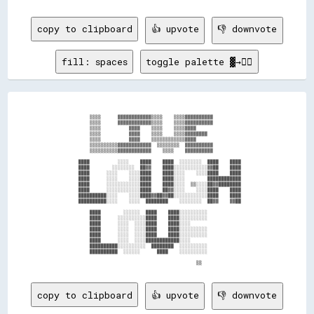
copy to clipboard
👍 upvote
👎 downvote
fill: spaces
toggle palette ▓→✊🏽
                    ▒▒▒▒      ▓▓▓▓▓▓▓▓▓▓▓▓▒▒▒▒    ▒▒▒▒▓▓▓▓▓▓▓▓▓▓                        

                    ▒▒▒▒      ▓▓▓▓▓▓▓▓▓▓▓▓▒▒▒▒    ▒▒▒▒▓▓▓▓▓▓▓▓▓▓                        

                    ▒▒▒▒          ▓▓▓▓    ▒▒▒▒    ▒▒▒▒▓▓▓▓                              

                    ▒▒▒▒          ▓▓▓▓    ▒▒▒▒    ▒▒▒▒▓▓▓▓▓▓▓▓                          

                    ▒▒▒▒          ▓▓▓▓    ▒▒▒▒▒▒▒▒▒▒▒▒▓▓▓▓                              

                    ▒▒▒▒▒▒▒▒▒▒▓▓▓▓▓▓▓▓▓▓▓▓  ▒▒▒▒▒▒▒▒  ▓▓▓▓▓▓▓▓▓▓                        

                    ▒▒▒▒▒▒▒▒▒▒▓▓▓▓▓▓▓▓▓▓▓▓    ▒▒▒▒    ▓▓▓▓▓▓▓▓▓▓                        

                ████          ░░░░    ████    ████  ░░░░░░░░  ████    ████              

                ████        ░░░░░░░░  ██▓▓    ████░░░░░░░░░░░░▓▓██    ████              

                ████      ░░░░    ░░░░████    ████░░░░    ░░░░████    ████              

                ████      ░░░░    ░░░░████    ████░░░░        ████████████              

                ████      ░░░░░░░░░░░░████    ████░░░░  ▒▒░░░░██▓▓████████              

                ████      ░░░░░░░░░░░░████    ██▓▓░░░░    ░░░░████    ████              

                ██████████░░░░    ░░░░████▓▓██▓▓██░░░░░░░░░░░░████    ████              

                ██████████░░░░    ░░░░  ████████    ░░░░░░░░  ██▓▓    ▓▓██              

                    ████        ░░░░░░  ████    ████░░░░░░░░░░                          

                    ████      ░░░░░░░░░░████    ████░░░░░░░░░░                          

                    ████      ░░░░  ░░░░████    ████░░░░                                

                    ████      ░░░░  ░░░░████    ████░░░░░░░░░░                          

                    ████      ░░░░  ░░░░████    ████░░░░░░░░░░                          

                    ████      ░░░░  ░░░░████████████░░░░                                

                    ██████████░░░░░░░░░░  ████████  ░░░░░░░░░░                          

                    ██████████  ░░░░░░      ████    ░░░░░░░░░░                          

copy to clipboard
👍 upvote
👎 downvote