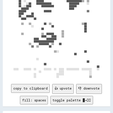
    ██  ░░        ██████                  ████████████▒▒  ▒▒        

    ██    ░░██    ████████████              ████████      ░░        

    ██  ░░████        ██████████            ██████                  

      ██████                                ████                    

    ██████              ██████                            ▓▓        

    ████      ██                                                    

    ██    ██████                                                    

      ████      ██                                                  

      ▒▒    ▒▒          ██  ▒▒                        ▒▒██          

              ░░              ██                        ██          

                      ██                                ██          

                                      ▒▒                ██          

      ▒▒              ▒▒  ██████      ▒▒                            

                      ████    ████    ▒▒                            

                ████      ████████                                  

                ████████████████                                    

            ▒▒      ████████  ▒▒    ██                              

              ▓▓  ▒▒        ██                                      

                                ▒▒░░                    ██          

                                                ██                  

                  ░░                                                

                                                          ██        

                        ██                                          

                                                                  ██

░░░░    ░░░░░░  ░░      ░░░░░░  ░░  ░░░░  ░░░░░░░░░░  ░░░░░░░░    ░░

                    ░░              ░░░░                    ░░      

                ░░                ░░░░░░                    ░░      

copy to clipboard
👍 upvote
👎 downvote
fill: spaces
toggle palette ▓→✊🏽