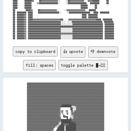
████        ██████▓▓      ██▓▓▓▓▓▓▓▓▓▓▓▓▓▓░░      ░░██▓▓▓▓▓▓▓▓▓▓▓▓    ▓▓▓▓██████        ██

████        ██████      ▒▒████████████████░░      ░░████████████████    ████████        ██

████        ██████                                                        ██████        ██

████        ██████                                                        ██████        ██

██            ████▓▓      ██▓▓▓▓▓▓▓▓▓▓▓▓▓▓░░      ░░▓▓▓▓▓▓▓▓▓▓▓▓▓▓▓▓    ██████            

██  ████████  ████      ██████████████████░░      ░░██████████████████    ████  ████████  

██  ██████▓▓  ████                                                        ████  ████████  

██  ██████▓▓  ████                                                        ████  ████████  

██  ██████▓▓  ████▓▓▓▓▓▓▓▓▓▓▓▓▓▓▓▓▓▓▓▓▓▓▓▓██      ▓▓▓▓▓▓▓▓▓▓▓▓▓▓▓▓▓▓▓▓▓▓▓▓████  ████████  

██  ██████▓▓  ████████████████████████████░░░░  ░░░░██████████████████████████  ████████  

██  ██████▓▓  ████████████████████████████░░░░░░░░░░██████████████████████████  ████████  

██  ██████▓▓  ████████████████████████████████████████████████████████████████  ████████  

██  ██████▓▓  ████████████████████████████░░░░░░░░░░██████████████████████████  ████████  

██  ██████▓▓  ████████████████████████████░░░░░░░░░░██████████████████████████  ████████  

██  ██████▓▓  ████████████████████████████▓▓▓▓▓▓▓▓▓▓██████████████████████████  ████████  

██  ██████▓▓  ████████████████████████████░░░░░░░░░░██████████████████████████  ████████  

copy to clipboard
👍 upvote
👎 downvote
fill: spaces
toggle palette ▓→✊🏽
▓▓▓▓▓▓▓▓▓▓▓▓▓▓▓▓▓▓▓▓▓▓▓▓▓▓▓▓▓▓▓▓▓▓▓▓▓▓▓▓▓▓▓▓▓▓▓▓▓▓▓▓▓▓▓▓▓▓▓▓▓▓▓▓▓▓▓▓▓▓▓▓▓▓▓▓▓▓▓▓▓▓▓▓▓▓▓▓▓▓▓▓▓▓▓▓▓▓▓▓▓▓▓▓▓▓▓▓▓▓▓▓▓▓▓▓▓▓▓▓▓▓▓▓▓▓▓▓▓▓▓▓

▓▓▓▓▓▓▓▓▓▓▓▓▓▓▓▓▓▓▓▓▓▓▓▓▓▓▓▓▓▓▓▓▓▓▓▓▓▓▓▓▓▓▓▓▓▓▓▓▓▓▓▓▓▓▓▓▓▓▓▓▓▓▓▓▓▓▓▓▓▓▓▓▓▓▓▓▓▓▓▓▓▓▓▓▓▓▓▓▓▓▓▓▓▓▓▓▓▓▓▓▓▓▓▓▓▓▓▓▓▓▓▓▓▓▓▓▓▓▓▓▓▓▓▓▓▓▓▓▓▓▓▓

▓▓▓▓▓▓▓▓▓▓▓▓▓▓▓▓▓▓▓▓▓▓▓▓▓▓▓▓▓▓▓▓▓▓▓▓▓▓▓▓▓▓▓▓▓▓▓▓▓▓▓▓▓▓▓▓▓▓▓▓▓▓▓▓▓▓▓▓▓▓▓▓▓▓▓▓▓▓▓▓▓▓▓▓▓▓▓▓▓▓▓▓▓▓▓▓▓▓▓▓▓▓▓▓▓▓▓▓▓▓▓▓▓▓▓▓▓▓▓▓▓▓▓▓▓▓▓▓▓▓▓▓

▓▓▓▓▓▓▓▓▓▓▓▓▓▓▓▓▓▓▓▓▓▓▓▓▓▓▓▓▓▓▓▓▓▓▓▓▓▓▓▓▓▓▓▓▓▓▓▓▓▓▓▓▓▓▓▓▓▓▓▓▓▓▓▓▓▓▓▓▓▓▓▓▓▓▓▓▓▓▓▓▓▓▓▓▓▓▓▓▓▓▓▓▓▓▓▓▓▓▓▓▓▓▓▓▓▓▓▓▓▓▓▓▓▓▓▓▓▓▓▓▓▓▓▓▓▓▓▓▓▓▓▓

▓▓▓▓▓▓▓▓▓▓▓▓▓▓▓▓▓▓▓▓▓▓▓▓▓▓▓▓▓▓▓▓▓▓▓▓▓▓▓▓▓▓▓▓▓▓▓▓▓▓▓▓▓▓▓▓▓▓▓▓▓▓▓▓▓▓▓▓▓▓▓▓▓▓▓▓▓▓▓▓▓▓▓▓▓▓▓▓▓▓▓▓▓▓▓▓▓▓▓▓▓▓▓▓▓▓▓▓▓▓▓▓▓▓▓▓▓▓▓▓▓▓▓▓▓▓▓▓▓▓▓▓

▓▓▓▓▓▓▓▓▓▓▓▓▓▓▓▓▓▓▓▓▓▓▓▓▓▓▓▓▓▓▓▓▓▓▓▓▓▓▓▓▓▓▓▓▓▓▓▓▓▓▓▓▓▓▓▓▓▓▓▓▓▓▓▓▓▓▓▓▓▓▓▓▓▓▓▓▓▓▓▓▓▓▓▓▓▓▓▓▓▓▓▓▓▓▓▓▓▓▓▓▓▓▓▓▓▓▓▓▓▓▓▓▓▓▓▓▓▓▓▓▓▓▓▓▓▓▓▓▓▓▓▓

▓▓▓▓▓▓▓▓▓▓▓▓▓▓▓▓▓▓▓▓▓▓▓▓▓▓▓▓▓▓▓▓▓▓▓▓▓▓▓▓▓▓▓▓▓▓▓▓▓▓▓▓▓▓▓▓▓▓▓▓▓▓▓▓▓▓▓▓▓▓▓▓▓▓▓▓▓▓▓▓▓▓▓▓▓▓▓▓▓▓▓▓▓▓▓▓▓▓▓▓▓▓▓▓▓▓▓▓▓▓▓▓▓▓▓▓▓▓▓▓▓▓▓▓▓▓▓▓▓▓▓▓

▓▓▓▓▓▓▓▓▓▓▓▓▓▓▓▓▓▓▓▓▓▓▓▓▓▓▓▓▓▓▓▓▓▓▓▓▓▓▓▓▓▓▓▓▓▓▓▓▓▓▓▓▓▓▓▓▓▓▓▓▓▓▓▓▓▓▓▓▓▓▓▓▓▓▓▓▓▓▓▓▓▓▓▓▓▓▓▓▓▓▓▓▓▓▓▓▓▓▓▓▓▓▓▓▓▓▓▓▓▓▓▓▓▓▓▓▓▓▓▓▓▓▓▓▓▓▓▓▓▓▓▓

▓▓▓▓▓▓▓▓▓▓▓▓▓▓▓▓▓▓▓▓▓▓▓▓▓▓▓▓▓▓▓▓▓▓▓▓▓▓▓▓▓▓▓▓▓▓▓▓▓▓▓▓▓▓▓▓▓▓▓▓▓▓▓▓▓▓▓▓▓▓▓▓▓▓▓▓▓▓▓▓▓▓▓▓▓▓▓▓▓▓▓▓▓▓▓▓▓▓▓▓▓▓▓▓▓▓▓▓▓▓▓▓▓▓▓▓▓▓▓▓▓▓▓▓▓▓▓▓▓▓▓▓

▓▓▓▓▓▓▓▓▓▓▓▓▓▓▓▓▓▓▓▓▓▓▓▓▓▓▓▓▓▓▓▓▓▓▓▓▓▓▓▓▓▓▓▓▓▓▓▓▓▓▓▓▓▓▓▓▓▓▓▓▓▓▓▓▓▓▓▓▓▓▓▓▓▓▓▓▓▓▓▓▓▓▓▓▓▓▓▓▓▓▓▓▓▓▓▓▓▓▓▓▓▓▓▓▓▓▓▓▓▓▓▓▓▓▓▓▓▓▓▓▓▓▓▓▓▓▓▓▓▓▓▓

▓▓▓▓▓▓▓▓▓▓▓▓▓▓▓▓▓▓▓▓▓▓▓▓▓▓▓▓▓▓▓▓▓▓▓▓▓▓▓▓▓▓▓▓▓▓▓▓▓▓▓▓▓▓▓▓▓▓▓▓▓▓▓▓▓▓▓▓▓▓▓▓▓▓▓▓▓▓▓▓▓▓▓▓▓▓▓▓▓▓▓▓▓▓▓▓▓▓▓▓▓▓▓▓▓▓▓▓▓▓▓▓▓▓▓▓▓▓▓▓▓▓▓▓▓▓▓▓▓▓▓▓

▓▓▓▓▓▓▓▓▓▓▓▓▓▓▓▓▓▓▓▓▓▓▓▓▓▓▓▓▓▓▓▓▓▓▓▓▓▓▓▓▓▓▓▓▓▓▓▓▓▓▓▓▓▓▓▓▓▓▓▓▓▓▓▓▓▓▓▓▓▓▓▓▓▓▓▓▓▓▓▓▓▓▓▓▓▓▓▓▓▓▓▓▓▓▓▓▓▓▓▓▓▓▓▓▓▓▓▓▓▓▓▓▓▓▓▓▓▓▓▓▓▓▓▓▓▓▓▓▓▓▓▓

▓▓▓▓▓▓▓▓▓▓▓▓▓▓▓▓▓▓▓▓▓▓▓▓▓▓▓▓▓▓▓▓▓▓▓▓▓▓▓▓▓▓▓▓▓▓▓▓▓▓▓▓▓▓▓▓▓▓▓▓▓▓▓▓▓▓▓▓▓▓▓▓▓▓▓▓▓▓▓▓▓▓▓▓▓▓▓▓▓▓▓▓▓▓▓▓▓▓▓▓▓▓▓▓▓▓▓▓▓▓▓▓▓▓▓▓▓▓▓▓▓▓▓▓▓▓▓▓▓▓▓▓

▓▓▓▓▓▓▓▓▓▓▓▓▓▓▓▓▓▓▓▓▓▓▓▓▓▓▓▓▓▓▓▓▓▓▓▓▓▓▓▓▓▓▓▓▓▓▓▓▓▓▓▓▓▓▓▓▓▓▓▓▓▓▓▓▓▓▓▓▓▓▓▓▓▓▓▓▓▓▓▓▓▓▓▓▓▓▓▓▓▓▓▓▓▓▓▓▓▓▓▓▓▓▓▓▓▓▓▓▓▓▓▓▓▓▓▓▓▓▓▓▓▓▓▓▓▓▓▓▓▓▓▓

▓▓▓▓▓▓▓▓▓▓▓▓▓▓▓▓▓▓▓▓▓▓▓▓▓▓▓▓▓▓▓▓▓▓▓▓▓▓▓▓▓▓▓▓▓▓▓▓▓▓▓▓▓▓▓▓▓▓▓▓▓▓▓▓▓▓▓▓▓▓▓▓▓▓▓▓▓▓▓▓▓▓▓▓▓▓▓▓▓▓▓▓▓▓▓▓▓▓▓▓▓▓▓▓▓▓▓▓▓▓▓▓▓▓▓▓▓▓▓▓▓▓▓▓▓▓▓▓▓▓▓▓

▓▓▓▓▓▓▓▓▓▓▓▓▓▓▓▓▓▓▓▓▓▓▓▓▓▓▓▓▓▓▓▓▓▓▓▓▓▓▓▓▓▓▓▓▓▓▓▓▓▓▓▓▓▓▓▓▓▓▓▓████████████████▓▓▓▓▓▓▓▓▓▓▓▓▓▓▓▓▓▓▓▓▓▓▓▓▓▓▓▓▓▓▓▓▓▓▓▓▓▓▓▓▓▓▓▓▓▓▓▓▓▓▓▓▓▓▓▓

▓▓▓▓▓▓▓▓▓▓▓▓▓▓▓▓▓▓▓▓▓▓▓▓▓▓▓▓▓▓▓▓▓▓▓▓▓▓▓▓▓▓▓▓▓▓▓▓▓▓▓▓▓▓▓▓▓▓██████████████████░░░░░░▒▒▓▓▓▓▓▓▓▓▓▓▓▓▓▓▓▓▓▓▓▓▓▓▓▓▓▓▓▓▓▓▓▓▓▓▓▓▓▓▓▓▓▓▓▓▓▓▓▓

▓▓▓▓▓▓▓▓▓▓▓▓▓▓▓▓▓▓▓▓▓▓▓▓▓▓▓▓▓▓▓▓▓▓▓▓▓▓▓▓▓▓▓▓▓▓▓▓▓▓▓▓▓▓▓▓▒▒                ▓▓██░░░░░░▓▓▓▓▓▓▓▓▓▓▓▓▓▓▓▓▓▓▓▓▓▓▓▓▓▓▓▓▓▓▓▓▓▓▓▓▓▓▓▓▓▓▓▓▓▓▓▓

▓▓▓▓▓▓▓▓▓▓▓▓▓▓▓▓▓▓▓▓▓▓▓▓▓▓▓▓▓▓▓▓▓▓▓▓▓▓▓▓▓▓▓▓▓▓▓▓▓▓▓▓▓▓▓▓▒▒                ▓▓██░░░░░░▓▓▓▓▓▓▓▓▓▓▓▓▓▓▓▓▓▓▓▓▓▓▓▓▓▓▓▓▓▓▓▓▓▓▓▓▓▓▓▓▓▓▓▓▓▓▓▓

▓▓▓▓▓▓▓▓▓▓▓▓▓▓▓▓▓▓▓▓▓▓▓▓▓▓▓▓▓▓▓▓▓▓▓▓▓▓▓▓▓▓▓▓▓▓▓▓▓▓▓▓▓▓▓▓▒▒▒▒▓▓    ▒▒▓▓    ░░██░░▒▒▓▓▓▓▓▓▓▓▓▓▓▓▓▓▓▓▓▓▓▓▓▓▓▓▓▓▓▓▓▓▓▓▓▓▓▓▓▓▓▓▓▓▓▓▓▓▓▓▓▓

▓▓▓▓▓▓▓▓▓▓▓▓▓▓▓▓▓▓▓▓▓▓▓▓▓▓▓▓▓▓▓▓▓▓▓▓▓▓▓▓▓▓▓▓▓▓▓▓▓▓▓▓▓▓▓▓▒▒▒▒▒▒    ░░▒▒░░  ░░▓▓▒▒▓▓▓▓▓▓▓▓▓▓▓▓▓▓▓▓▓▓▓▓▓▓▓▓▓▓▓▓▓▓▓▓▓▓▓▓▓▓▓▓▓▓▓▓▓▓▓▓▓▓▓▓

▓▓▓▓▓▓▓▓▓▓▓▓▓▓▓▓▓▓▓▓▓▓▓▓▓▓▓▓▓▓▓▓▓▓▓▓▓▓▓▓▓▓▓▓▓▓▓▓▓▓▓▓▓▓▓▓▒▒  ▒▒      ██    ░░▓▓▓▓▓▓▓▓▓▓▓▓▓▓▓▓▓▓▓▓▓▓▓▓▓▓▓▓▓▓▓▓▓▓▓▓▓▓▓▓▓▓▓▓▓▓▓▓▓▓▓▓▓▓▓▓

▓▓▓▓▓▓▓▓▓▓▓▓▓▓▓▓▓▓▓▓▓▓▓▓▓▓▓▓▓▓▓▓▓▓▓▓▓▓▓▓▓▓▓▓▓▓▓▓▓▓▓▓▓▓▓▓▒▒    ██░░        ░░▒▒▒▒▓▓▓▓▓▓▓▓▓▓▓▓▓▓▓▓▓▓▓▓▓▓▓▓▓▓▓▓▓▓▓▓▓▓▓▓▓▓▓▓▓▓▓▓▓▓▓▓▓▓▓▓

▓▓▓▓▓▓▓▓▓▓▓▓▓▓▓▓▓▓▓▓▓▓▓▓▓▓▓▓▓▓▓▓▓▓▓▓▓▓▓▓▓▓▓▓▓▓▓▓▓▓▓▓▓▓▓▓▒▒    ████████    ░░░░▒▒▓▓▓▓▓▓▓▓▓▓▓▓▓▓▓▓▓▓▓▓▓▓▓▓▓▓▓▓▓▓▓▓▓▓▓▓▓▓▓▓▓▓▓▓▓▓▓▓▓▓▓▓

▓▓▓▓▓▓▓▓▓▓▓▓▓▓▓▓▓▓▓▓▓▓▓▓▓▓▓▓▓▓▓▓▓▓▓▓▓▓▓▓▓▓▓▓▓▓▓▓▓▓▓▓▓▓▓▓▓▓          ██  ░░██░░▒▒▓▓▓▓▓▓▓▓▓▓▓▓▓▓▓▓▓▓▓▓▓▓▓▓▓▓▓▓▓▓▓▓▓▓▓▓▓▓▓▓▓▓▓▓▓▓▓▓▓▓▓▓

▓▓▓▓▓▓▓▓▓▓▓▓▓▓▓▓▓▓▓▓▓▓▓▓▓▓▓▓▓▓▓▓▓▓▓▓▓▓▓▓▓▓▓▓▓▓▓▓▓▓▓▓▓▓▓▓▓▓██████████████████▓▓▓▓▓▓▓▓▓▓▓▓▓▓▓▓▓▓▓▓▓▓▓▓▓▓▓▓▓▓▓▓▓▓▓▓▓▓▓▓▓▓▓▓▓▓▓▓▓▓▓▓▓▓▓▓

▓▓▓▓▓▓▓▓▓▓▓▓▓▓▓▓▓▓▓▓▓▓▓▓▓▓▓▓▓▓▓▓▓▓▓▓▓▓▓▓▓▓▓▓▓▓▓▓▓▓▓▓▓▓▓▓▒▒██████████████████▓▓▓▓▓▓▓▓▓▓▓▓▓▓▓▓▓▓▓▓▓▓▓▓▓▓▓▓▓▓▓▓▓▓▓▓▓▓▓▓▓▓▓▓▓▓▓▓▓▓▓▓▓▓▓▓

▓▓▓▓▓▓▓▓▓▓▓▓▓▓▓▓▓▓▓▓▓▓▓▓▓▓▓▓▓▓▓▓▓▓▓▓▓▓▓▓▓▓▓▓▓▓▓▓▓▓▓▓▓▓▒▒░░▓▓██████████████████████▓▓▓▓▓▓▓▓▓▓▓▓▓▓▓▓▓▓▓▓▓▓▓▓▓▓▓▓▓▓▓▓▓▓▓▓▓▓▓▓▓▓▓▓▓▓▓▓▓▓

▓▓▓▓▓▓▓▓▓▓▓▓▓▓▓▓▓▓▓▓▓▓▓▓▓▓▓▓▓▓▓▓▓▓▓▓▓▓▓▓▓▓▓▓▓▓▓▓▓▓▓▓▓▓░░░░████▓▓▓▓▓▓▓▓▓▓████████████▓▓▓▓▓▓▓▓▓▓▓▓▓▓▓▓▓▓▓▓▓▓▓▓▓▓▓▓▓▓▓▓▓▓▓▓▓▓▓▓▓▓▓▓▓▓▓▓

▓▓▓▓▓▓▓▓▓▓▓▓▓▓▓▓▓▓▓▓▓▓▓▓▓▓▓▓▓▓▓▓▓▓▓▓▓▓▓▓▓▓▓▓▓▓▓▓▓▓▒▒░░▒▒████████▒▒▓▓████████████████▓▓▓▓▓▓▓▓▓▓▓▓▓▓▓▓▓▓▓▓▓▓▓▓▓▓▓▓▓▓▓▓▓▓▓▓▓▓▓▓▓▓▓▓▓▓▓▓

▓▓▓▓▓▓▓▓▓▓▓▓▓▓▓▓▓▓▓▓▓▓▓▓▓▓▓▓▓▓▓▓▓▓▓▓▓▓▓▓▓▓▓▓▓▓▓▓░░░░▒▒██████████  ██████████████████▓▓▓▓▓▓▓▓▓▓▓▓▓▓▓▓▓▓▓▓▓▓▓▓▓▓▓▓▓▓▓▓▓▓▓▓▓▓▓▓▓▓▓▓▓▓▓▓

▓▓▓▓▓▓▓▓▓▓▓▓▓▓▓▓▓▓▓▓▓▓▓▓▓▓▓▓▓▓▓▓▓▓▓▓▓▓▓▓▓▓▓▓▓▓      ████████████  ██████████████████▓▓▓▓▓▓▓▓▓▓▓▓▓▓▓▓▓▓▓▓▓▓▓▓▓▓▓▓▓▓▓▓▓▓▓▓▓▓▓▓▓▓▓▓▓▓▓▓

▓▓▓▓▓▓▓▓▓▓▓▓▓▓▓▓▓▓▓▓▓▓▓▓▓▓▓▓▓▓▓▓▓▓▓▓▓▓▓▓▓▓▓▓▒▒    ▓▓████████████  ██████████████████▓▓▓▓▓▓▓▓▓▓▓▓▓▓▓▓▓▓▓▓▓▓▓▓▓▓▓▓▓▓▓▓▓▓▓▓▓▓▓▓▓▓▓▓▓▓▓▓
