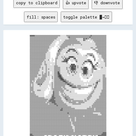
copy to clipboard
👍 upvote
👎 downvote
fill: spaces
toggle palette ▓→✊🏽
▓▓▓▓▓▓▓▓▒▒▒▒▒▒▒▒▒▒▒▒▒▒▒▒▒▒▒▒▒▒▒▒▒▒▒▒▒▒▒▒▒▒▒▒▒▒▒▒▒▒░░░░░░░░░░▒▒▒▒▒▒▒▒▒▒▒▒▒▒▒▒▒▒▒▒▒▒▒▒▒▒▒▒▒▒▒▒▒▒▒▒▒▒▒▒▓▓▒▒▒▒▒▒▒▒▒▒▒▒▒▒▒▒▒▒▒▒▒▒▒▒

▒▒▒▒▒▒▒▒▒▒▒▒▒▒▒▒▒▒▒▒▒▒▒▒▒▒▒▒▒▒▒▒▒▒▒▒▒▒▒▒▒▒▒▒▒▒░░░░░░░░░░░░░░░░▒▒▓▓▒▒▒▒▒▒▒▒▒▒▒▒▒▒▒▒▒▒▒▒▒▒▒▒▒▒▒▒▒▒▒▒▓▓▒▒▒▒▒▒▒▒▒▒▒▒▒▒▒▒▒▒▒▒▒▒▒▒▒▒

▒▒▒▒▒▒▒▒▒▒▒▒▒▒▒▒▒▒▒▒▒▒▒▒▒▒▒▒▒▒▒▒▒▒▒▒▒▒▒▒▒▒▒▒░░░░░░░░░░░░░░░░░░░░▒▒▒▒▒▒▒▒▒▒▒▒░░░░░░░░░░░░▓▓▒▒▓▓▒▒▒▒░░▒▒▒▒▒▒▒▒▒▒▒▒▒▒▒▒▒▒▒▒▒▒▒▒▒▒

▒▒▒▒▒▒▒▒▒▒▒▒▒▒▒▒▒▒▒▒▒▒▒▒▒▒▒▒▒▒▒▒▒▒▒▒▒▒▒▒░░░░░░░░░░  ░░░░░░▒▒▒▒▒▒▒▒▒▒▒▒▒▒▒▒▒▒▒▒░░░░░░░░░░▓▓▒▒░░░░  ░░░░░░▒▒▒▒▒▒▒▒▒▒▒▒▒▒▒▒▒▒▒▒▒▒

▒▒▒▒▒▒▒▒▒▒▒▒▒▒▒▒▒▒▒▒▒▒▒▒▒▒▒▒▒▒▒▒▒▒▒▒▒▒░░░░░░    ░░░░░░░░▒▒▒▒▒▒▒▒▒▒▒▒▒▒▒▒▒▒▒▒▒▒▒▒▒▒░░░░░░░░░░░░░░░░░░  ░░░░▒▒▒▒▒▒▒▒▒▒▒▒▒▒▒▒▒▒▒▒

▒▒▒▒▒▒▒▒▒▒▒▒▒▒▒▒▒▒▒▒▒▒▒▒▒▒▒▒▒▒▒▒▒▒▒▒░░░░░░      ░░░░░░▒▒▒▒▒▒▒▒▒▒▒▒▒▒▒▒▒▒▒▒▒▒▒▒▒▒▒▒▒▒░░░░░░░░░░░░░░░░░░░░░░░░▒▒▒▒▒▒▒▒▒▒▒▒▒▒▒▒▒▒

▒▒▒▒▒▒▒▒▒▒▒▒▒▒▒▒▒▒▒▒▒▒▒▒▒▒▒▒▒▒▒▒▒▒░░░░░░░░    ░░░░░░▒▒▒▒▒▒▒▒▒▒▒▒▒▒▒▒░░▒▒░░░░░░░░░░░░▒▒░░░░░░░░░░░░░░░░░░░░░░▒▒▒▒▒▒▒▒▒▒▒▒▒▒▒▒▒▒

▒▒▒▒▒▒▒▒▒▒▒▒▒▒▒▒▒▒▒▒▒▒▒▒▒▒▒▒▒▒▒▒░░░░░░░░    ░░  ░░▒▒▒▒▒▒▒▒▒▒▒▒░░░░░░░░░░░░░░░░░░░░░░░░░░░░░░░░░░░░░░░░░░░░░░░░▒▒▒▒▒▒▒▒▒▒▒▒▒▒▒▒

▒▒▒▒▒▒▒▒▒▒▒▒▒▒▒▒▒▒▒▒▒▒▒▒▒▒▒▒▒▒▒▒░░░░          ░░░░▒▒▒▒▒▒▒▒░░░░░░░░░░░░░░  ░░░░░░░░░░░░░░░░░░░░░░░░░░▒▒▒▒░░░░▒▒▒▒▒▒▒▒▒▒▒▒▒▒▒▒▒▒

▒▒▒▒▒▒▒▒▒▒▒▒▒▒▒▒▒▒▒▒▒▒▒▒▒▒▒▒▒▒░░░░            ░░▓▓▒▒▒▒░░░░░░░░░░▓▓▓▓▓▓▓▓▓▓░░░░        ░░░░░░░░░░░░░░  ░░▒▒▒▒░░░░▒▒▒▒▒▒▒▒▒▒▒▒▒▒

▒▒▒▒▒▒▒▒▒▒▒▒▒▒▒▒▒▒▒▒▒▒▒▒▒▒▒▒▒▒░░              ▓▓▒▒▒▒░░░░░░░░░░▓▓▓▓░░░░▒▒▓▓▓▓░░░░                          ░░▒▒▒▒▒▒▒▒▒▒▒▒▒▒▒▒▒▒

▒▒▒▒▒▒▒▒▒▒▒▒▒▒▒▒▒▒▒▒▒▒▒▒▒▒▒▒░░░░░░          ░░▒▒▒▒░░░░░░░░░░▓▓░░░░░░░░░░░░░░▓▓░░░░                            ▒▒▒▒▒▒▒▒▒▒▒▒▒▒▒▒

▒▒▒▒▒▒▒▒▒▒▒▒▒▒▒▒▒▒▒▒▒▒▒▒▒▒░░░░░░░░          ▒▒▒▒▒▒░░░░░░  ░░░░░░░░░░░░░░░░░░░░▒▒░░░░          ▒▒▒▒▒▒▒▒▒▒      ░░░░▒▒▒▒▒▒▒▒▒▒▒▒

▒▒▒▒▒▒▒▒▒▒▒▒▒▒▒▒▒▒▒▒▒▒▒▒▒▒░░░░░░░░          ▒▒▒▒░░░░░░░░░░░░░░░░░░░░░░░░░░░░░░░░░░░░░░  ░░░░▒▒░░░░▒▒▓▓▒▒▒▒      ░░░░░░▒▒▒▒▒▒▒▒

▒▒▒▒▒▒▒▒▒▒▒▒▒▒▒▒▒▒▒▒▒▒▒▒▒▒░░░░░░░░        ░░▒▒░░░░░░▒▒░░▒▒░░░░░░▓▓██████▒▒░░░░░░░░░░░░░░░░░░░░░░      ░░▓▓░░    ░░░░░░▒▒▒▒▒▒▒▒

▒▒▒▒▒▒▒▒▒▒▒▒▒▒▒▒▒▒▒▒▒▒▒▒▒▒░░░░░░░░  ░░    ▒▒▒▒░░░░░░░░▒▒░░▓▓▒▒▓▓██░░░░░░▓▓▓▓  ░░░░░░░░░░░░░░░░          ░░▒▒      ░░░░░░▒▒▒▒▒▒

▒▒▒▒▒▒▒▒▒▒▒▒▒▒▒▒▒▒▒▒▒▒▒▒░░░░░░▒▒    ░░░░  ▒▒░░░░░░░░░░░░▓▓▓▓██▓▓  ░░░░░░░░▒▒▒▒░░░░░░░░░░░░░░░░▒▒▓▓▒▒      ▓▓    ░░░░░░  ░░▒▒▒▒

▒▒▒▒▒▒▒▒▒▒▒▒▒▒▒▒▒▒▒▒▒▒░░▒▒░░░░░░░░  ░░    ▒▒░░░░░░░░▒▒▓▓▓▓▓▓██░░    ░░░░  ░░▓▓░░░░░░░░░░░░▓▓▓▓▒▒▓▓████    ░░    ░░░░░░░░░░▒▒▒▒

▒▒▒▒▒▒▒▒▒▒▒▒▒▒▒▒▒▒▒▒░░░░▒▒░░░░░░░░░░░░░░░░▒▒░░░░░░░░░░░░░░░░▒▒░░            ░░░░░░░░░░░░▓▓░░░░░░  ░░██▒▒      ▓▓░░  ░░░░░░░░▒▒

▒▒▒▒▒▒▒▒▒▒▒▒▒▒▒▒▒▒▒▒░░░░▒▒▒▒░░░░░░  ░░░░░░▒▒░░░░░░░░░░░░░░░░░░░░░░░░██▓▓██░░░░░░░░░░░░▒▒░░░░      ░░░░██  ░░▓▓  ░░░░░░░░░░░░▒▒

▒▒▒▒▒▒▒▒▒▒▒▒▒▒▒▒▒▒░░░░░░░░▒▒░░░░░░░░░░░░▒▒▒▒▒▒░░░░░░░░░░░░░░░░░░░░▓▓▓▓██▓▓██░░▒▒░░░░░░░░░░            ▓▓██▒▒░░▒▒░░░░░░░░░░░░▒▒

▒▒▒▒▒▒▒▒▒▒▒▒▒▒▒▒▒▒░░▒▒░░░░▒▒░░░░░░░░░░░░▒▒▒▒▒▒▒▒▒▒░░░░░░░░░░▒▒░░▒▒▒▒████▓▓▓▓░░▒▒░░░░▒▒░░▓▓████░░      ▒▒██▒▒░░  ░░░░░░▒▒░░░░░░

▒▒▒▒▒▒▒▒▒▒▒▒▒▒▒▒░░░░▒▒░░░░▒▒░░▒▒░░░░░░░░▒▒▒▒▒▒▒▒▒▒░░░░░░░░░░▒▒░░░░▒▒██████▓▓░░░░░░░░▒▒▓▓▓▓████▓▓    ░░▒▒▒▒▓▓▓▓░░    ░░░░░░░░░░

▒▒▒▒▒▒▒▒▒▒▒▒▒▒▒▒░░░░░░░░░░▒▒░░░░░░░░░░░░▒▒▒▒▒▒▒▒▒▒░░░░░░░░░░░░▒▒░░▒▒▒▒▓▓▒▒▒▒░░░░░░░░░░▒▒██████▒▒░░░░░░▒▒░░  ░░░░░░░░░░░░░░░░░░

▒▒▒▒▒▒▒▒▒▒▒▒▒▒░░░░░░▒▒░░░░▒▒░░▒▒░░  ░░░░▒▒▒▒▒▒██▒▒░░░░░░░░░░░░▒▒░░░░▓▓░░▓▓░░▒▒░░░░░░░░░░██████▒▒░░░░░░▒▒░░░░░░░░░░░░░░░░░░░░░░

▒▒▒▒▒▒▒▒▒▒▒▒▒▒░░░░░░▒▒░░▒▒▒▒░░▒▒░░  ░░░░▒▒▒▒▒▒██▓▓░░░░░░░░░░░░░░▒▒░░░░░░░░▒▒░░░░░░  ░░▒▒▓▓██▓▓▒▒░░░░░░░░░░░░░░░░░░░░░░░░░░░░░░

▒▒▒▒▒▒▒▒▒▒▒▒░░▒▒▒▒░░▒▒▒▒▒▒▒▒░░▒▒░░░░░░░░▒▒▒▒▒▒▓▓██▓▓░░░░░░░░░░  ░░░░░░▒▒░░░░░░░░░░  ░░░░▒▒░░▒▒░░░░░░▒▒  ░░░░░░░░░░░░░░░░▒▒▒▒░░

▒▒▒▒▒▒▒▒▒▒▒▒░░░░░░░░▒▒▒▒▒▒▒▒░░░░░░  ▒▒░░▒▒▒▒▒▒▓▓████▒▒░░░░░░░░░░░░░░░░░░░░░░░░░░░░    ░░░░░░░░░░░░░░    ░░░░░░░░░░░░░░░░▒▒▒▒░░

▒▒▒▒▒▒▒▒░░░░░░▒▒░░▒▒▒▒▒▒▒▒░░░░░░░░  ▒▒░░▒▒▒▒▒▒▒▒▓▓████▒▒░░░░░░░░░░░░░░░░░░░░░░░░░░░░    ░░░░░░▒▒░░    ░░░░░░░░░░░░░░░░░░▒▒▒▒▒▒

▒▒▒▒▒▒▒▒░░░░▒▒▒▒▒▒▒▒▒▒▒▒▒▒░░░░░░░░  ░░░░▒▒▒▒▒▒▒▒▒▒▓▓████▒▒▒▒░░░░░░░░░░░░░░░░░░░░░░░░                ░░░░░░░░░░░░░░▒▒░░░░▒▒▒▒▒▒

▒▒▒▒░░▒▒  ▒▒▒▒▒▒▒▒▒▒▒▒▒▒░░░░░░░░    ░░░░▒▒▒▒▒▒▒▒▒▒▒▒▒▒▓▓██▓▓▒▒▒▒░░░░░░░░░░░░░░░░░░░░░░░░      ░░  ░░░░░░░░░░░░▒▒▒▒▒▒░░░░▒▒▒▒▒▒

▒▒▒▒▒▒░░░░▒▒▒▒▒▒▒▒▒▒▒▒░░░░░░░░░░  ░░▒▒░░▒▒▒▒▒▒▒▒▒▒▒▒▒▒▒▒▒▒▓▓▓▓▒▒▒▒▒▒░░░░░░░░░░░░░░░░░░░░░░░░░░░░░░░░░░░░░░░░▒▒██░░░░░░░░▒▒▒▒▒▒

▒▒░░▒▒░░░░░░▒▒▓▓▒▒▓▓░░░░░░░░░░░░░░░░▒▒░░▒▒▒▒▒▒▒▒▒▒▒▒▒▒▒▒▒▒▒▒▒▒██▓▓▒▒▒▒▒▒░░░░░░░░░░░░░░░░░░  ░░  ░░░░░░░░▒▒░░▒▒▒▒░░░░░░░░▒▒▒▒▒▒

▒▒░░▒▒░░░░░░░░░░▒▒░░░░░░░░░░░░  ░░░░▒▒░░▒▒▒▒▒▒▒▒▒▒▒▒▒▒▒▒▒▒░░░░░░▒▒██▓▓▒▒▒▒▒▒░░▒▒▒▒▒▒░░░░░░░░░░░░▒▒▒▒▒▒░░░░░░▓▓░░░░░░░░░░▒▒▒▒▒▒

▒▒▒▒▒▒░░░░░░░░░░░░░░░░░░░░░░░░    ░░▒▒░░▒▒▒▒▒▒▒▒▒▒▒▒░░▒▒▒▒░░░░░░░░░░▒▒▓▓▓▓▓▓▒▒▒▒▒▒▒▒▒▒▒▒▒▒▒▒▒▒▒▒░░░░  ░░░░▓▓▒▒░░░░░░░░░░▒▒▒▒▒▒

▒▒▒▒▒▒░░░░░░░░░░░░░░░░░░░░░░  ░░  ░░▒▒▒▒▒▒▒▒▒▒▒▒▒▒▒▒▒▒░░▒▒▒▒░░░░░░░░░░░░░░░░░░░░▒▒▒▒░░░░░░            ░░░░▒▒░░░░░░░░░░░░▒▒▒▒▒▒

▒▒▒▒▒▒░░░░░░▒▒▒▒▒▒░░░░░░░░        ░░░░▒▒▒▒▒▒▒▒▒▒▒▒▒▒▒▒▒▒░░░░▒▒▒▒░░░░░░░░░░                            ░░▒▒░░░░░░░░░░░░▒▒▒▒▒▒▒▒

▒▒░░▒▒▒▒░░░░░░░░░░░░░░░░        ░░░░░░▓▓▒▒▒▒▒▒▒▒░░▒▒▒▒▒▒░░░░░░░░░░▒▒░░░░░░                          ░░▒▒▒▒░░░░░░░░░░░░▒▒▒▒▒▒▒▒

▒▒▒▒▒▒▒▒░░░░░░░░░░░░░░░░        ░░░░░░▓▓▒▒▒▒▒▒▒▒░░░░▒▒░░▒▒░░░░░░░░░░░░░░░░░░░░                  ░░░░▒▒▒▒░░░░░░░░░░░░▒▒▒▒▒▒▒▒▒▒

▒▒▒▒▒▒▒▒▒▒░░░░░░░░░░░░░░      ░░░░░░▒▒▓▓▒▒▒▒▒▒▒▒░░░░▒▒▒▒░░▒▒░░░░░░░░░░░░░░░░░░░░░░░░░░░░░░░░░░░░░░▒▒▒▒░░░░░░░░░░░░░░▒▒▒▒▒▒▒▒▒▒

▒▒▒▒▒▒▒▒▒▒▒▒▒▒░░░░░░░░░░  ░░░░░░░░░░▓▓▓▓▒▒▒▒▒▒▒▒▒▒░░░░▒▒▒▒▒▒▒▒▒▒░░░░░░░░░░░░░░░░░░░░░░░░░░░░░░░░▒▒▒▒▒▒░░░░░░░░░░░░▒▒▒▒▒▒▒▒▒▒▒▒

▒▒▒▒▒▒▒▒▒▒▒▒▒▒▒▒▒▒▒▒▒▒▒▒░░░░░░░░░░▒▒▓▓▓▓▓▓▒▒▒▒▒▒▒▒▒▒░░░░▒▒▓▓▒▒▒▒▒▒░░░░░░░░░░░░░░░░░░░░░░░░░░░░▒▒▒▒▒▒░░░░░░░░░░░░░░▒▒▒▒▒▒▒▒▒▒▒▒

▒▒▒▒▒▒▒▒▒▒▒▒▒▒▒▒▒▒▒▒▒▒▒▒▒▒▒▒▒▒░░▒▒▓▓▓▓▓▓▒▒▒▒▒▒▒▒▒▒▒▒░░░░░░▒▒▓▓▒▒▒▒▒▒▒▒▒▒░░░░░░░░░░░░░░░░░░▒▒░░▒▒▒▒░░░░░░░░░░░░▒▒▒▒▒▒▒▒▒▒▒▒▒▒▒▒

▒▒▒▒▒▒▒▒▒▒▒▒▒▒▒▒▒▒▒▒▒▒▒▒▒▒▒▒░░▒▒▓▓▓▓▓▓▓▓▓▓▒▒▒▒▒▒▒▒▒▒▒▒░░░░░░▒▒▒▒▒▒▒▒░░▒▒▒▒▒▒▒▒▒▒▒▒▒▒▒▒▒▒░░▒▒▒▒░░░░░░░░░░░░░░▒▒▒▒▒▒▒▒▒▒▒▒▒▒▒▒▒▒

▒▒▒▒▒▒▒▒▒▒▒▒▒▒▒▒▒▒▒▒▒▒▒▒▒▒░░▒▒▒▒▒▒▒▒▓▓▓▓▓▓▒▒▒▒▒▒▒▒▒▒▒▒▒▒░░░░░░░░▒▒▒▒▒▒▒▒▒▒▒▒░░░░▒▒▒▒▒▒▒▒▒▒░░░░░░░░░░░░░░░░▒▒▒▒▒▒▒▒▒▒▒▒▒▒▒▒▒▒▒▒

▒▒▒▒▒▒▒▒▒▒▒▒▒▒▒▒▒▒▒▒▒▒▒▒▒▒▒▒▒▒░░▒▒▒▒▒▒▒▒▓▓▓▓▒▒▒▒▒▒▒▒▒▒▒▒▒▒▒▒░░░░░░░░░░▒▒▒▒▒▒▒▒▒▒▒▒▒▒░░░░░░░░░░░░░░░░░░░░▒▒▒▒▒▒▒▒▒▒▒▒▒▒▒▒▒▒▒▒▒▒

▒▒▒▒▒▒▒▒▒▒▒▒▒▒▒▒▒▒▒▒▒▒▒▒▒▒▒▒▒▒▒▒▒▒▒▒▒▒▒▒▒▒▒▒▓▓▒▒▒▒▒▒▒▒▒▒▒▒▒▒▒▒░░░░░░░░░░░░░░░░░░░░░░░░░░░░░░░░░░░░░░░░▒▒▒▒▒▒▒▒▒▒▒▒▒▒▒▒▒▒▒▒▒▒▒▒

▒▒▒▒▒▒▒▒▒▒▒▒▒▒▒▒▒▒▒▒▒▒▒▒▒▒▒▒▒▒▒▒▒▒▒▒▒▒▒▒▒▒▒▒▒▒▒▒▒▒▒▒▒▒▒▒▒▒▒▒▒▒▒▒▒▒▒▒░░░░░░░░░░░░░░░░░░░░░░░░░░░░░░▒▒░░▒▒▒▒▒▒▒▒▒▒▒▒▒▒▒▒▒▒▒▒▒▒▒▒

▒▒▒▒▒▒▒▒▒▒▒▒▒▒▒▒▒▒▒▒▒▒▒▒▒▒▒▒▒▒▒▒▒▒▒▒▒▒▒▒▒▒▒▒▒▒▒▒▒▒▒▒▓▓▒▒▒▒▒▒▒▒▒▒▒▒▒▒▒▒▒▒▒▒░░░░░░░░░░░░░░░░░░░░▒▒▒▒▒▒▒▒▒▒▒▒░░▒▒▒▒▒▒▒▒▒▒▒▒▒▒▒▒▒▒

▒▒▒▒▒▒▒▒▒▒▒▒▒▒▒▒▒▒▒▒▒▒▒▒▒▒▒▒▒▒▒▒▒▒▒▒▒▒▒▒▒▒▒▒▒▒▒▒▒▒▓▓▓▓▒▒▒▒▒▒▒▒▒▒▒▒▒▒▒▒▒▒▒▒▒▒▒▒▒▒▒▒▒▒▒▒▒▒▒▒▒▒▒▒▒▒▒▒▒▒▒▒▒▒▒▒░░▒▒▒▒▒▒▒▒▒▒▒▒▒▒▒▒▒▒

▒▒▒▒▒▒▒▒▒▒▒▒▒▒▒▒▒▒▒▒▒▒▒▒▒▒▒▒▒▒▒▒▒▒▒▒▒▒▒▒▒▒▒▒▒▒▒▒▒▒▒▒▒▒▒▒▒▒▒▒▒▒▒▒▒▒▒▒▒▒▒▒▒▒▒▒▒▒▒▒▒▒▒▒▒▒▒▒▒▒▒▒▒▒▒▒▒▒▒▒▒▒▒▒▒▒▒▒▒▒▒▒▒▒▒▒▒▒▒▒▒▒▒▒▒▒

▒▒▒▒▒▒▒▒▒▒▒▒▒▒▒▒▒▒▒▒▒▒▒▒▒▒▒▒▒▒▒▒▒▒▒▒▒▒▒▒▒▒▒▒▒▒▒▒▒▒▒▒▒▒▒▒▒▒▒▒▒▒▓▓▒▒▒▒▒▒▒▒▒▒▒▒▒▒▒▒▒▒▒▒▒▒▒▒▒▒▒▒▒▒▒▒▒▒▒▒▒▒▒▒░░░░░░░░░░░░▒▒▒▒▒▒▒▒▒▒

▒▒▒▒▒▒▒▒▒▒▒▒▒▒▒▒▒▒▒▒▒▒▒▒▒▒▒▒▒▒▒▒▒▒▒▒▒▒▒▒▒▒▒▒▒▒▒▒▒▒▒▒▒▒▒▒▒▒▒▒▒▒▒▒▒▒▒▒▒▒▒▒▒▒▒▒▒▒▒▒▒▒▒▒▒▒▒▒▒▒▒▒▒▒▒▒▒▒▒▒▒▒▒▒▒▒▒▒▒▒▒▒░░░░░░▒▒▒▒▒▒▒▒

▒▒▒▒▒▒▒▒▒▒▒▒▒▒▒▒▒▒▒▒▒▒▒▒▒▒▒▒▒▒▒▒▒▒▒▒▒▒▒▒▒▒▒▒▒▒▒▒▒▒▒▒▒▒▒▒▒▒▒▒▒▒▒▒░░▒▒▒▒▒▒▒▒▒▒▒▒▒▒▒▒▒▒▒▒▒▒░░▒▒▒▒▒▒▒▒▒▒▒▒▒▒▒▒▒▒▒▒▒▒▒▒▒▒▒▒▒▒▒▒▒▒▒▒

▒▒▒▒▒▒▒▒▒▒▒▒▒▒▒▒▒▒▒▒▒▒▒▒▒▒▒▒▒▒▒▒▒▒▒▒▒▒▒▒▒▒▒▒▒▒▒▒▒▒▒▒▒▒▒▒▒▒▒▒▒▒▒▒▒▒▒▒▒▒▒▒▒▒░░▒▒▒▒▒▒▒▒▒▒▒▒▒▒▒▒▒▒▒▒▒▒▒▒▒▒▒▒▒▒▒▒▒▒▒▒▒▒▒▒▒▒▒▒▒▒▒▒▒▒

▒▒▒▒▒▒▒▒▒▒▒▒▒▒▒▒▒▒▒▒▒▒▒▒▒▒▒▒▒▒▒▒▒▒▒▒▒▒▒▒▒▒▒▒▒▒▒▒▒▒▒▒▒▒▒▒▒▒▒▒▒▒▒▒▒▒░░▒▒▒▒▒▒░░▒▒▒▒▒▒▒▒▒▒▒▒▒▒▒▒▒▒▒▒▒▒▒▒▒▒▒▒▒▒▒▒▒▒▒▒▒▒▒▒▒▒▒▒▒▒▒▒▒▒

▒▒▒▒▒▒▒▒▒▒▒▒▒▒▒▒▒▒▒▒▒▒▒▒▒▒▒▒▒▒▒▒▒▒▒▒▒▒▒▒▒▒▒▒▒▒▒▒▒▒▒▒▒▒▒▒▒▒▒▒▒▒▒▒▒▒░░▒▒▒▒▒▒░░▒▒▒▒▒▒▒▒▒▒▒▒▒▒▒▒▒▒▒▒▒▒▒▒▒▒▒▒▒▒▒▒▒▒▒▒▒▒▒▒▒▒▒▒▒▒▒▒▒▒

▒▒▒▒▒▒▒▒▒▒▒▒▒▒▒▒▒▒▒▒▒▒▒▒▒▒▒▒▒▒▒▒▒▒▒▒▒▒▒▒▒▒▒▒▒▒▒▒▒▒▒▒▒▒▒▒▒▒▒▒▒▒▒▒▒▒▒▒░░▒▒▒▒▒▒▒▒▒▒▒▒▒▒▒▒▒▒▒▒▒▒▒▒▒▒▒▒▒▒▒▒▒▒▒▒▒▒▒▒▒▒▒▒▒▒▒▒▒▒▒▒▒▒▒▒

▒▒▒▒▒▒▒▒▒▒▒▒▒▒▒▒▒▒▒▒▒▒▒▒▒▒▒▒▒▒▒▒▒▒▒▒▒▒▒▒▒▒▒▒▒▒▒▒▒▒▒▒▒▒▒▒▒▒▒▒▒▒▒▒▒▒▒▒░░▒▒▒▒▒▒▒▒▒▒▒▒▒▒▒▒▒▒▒▒▒▒▒▒▒▒▒▒▒▒▒▒▒▒▒▒▒▒▒▒▒▒▒▒▒▒▒▒▒▒▒▒▒▒▒▒

▒▒▒▒▒▒▒▒▒▒▒▒▒▒▒▒▒▒▒▒▒▒▒▒▒▒▒▒▒▒▒▒▒▒▒▒▒▒▒▒▒▒▒▒▒▒▒▒▒▒▒▒▒▒▒▒▒▒▒▒▒▒▒▒▒▒▒▒░░░░▒▒▒▒▒▒▒▒▒▒▒▒▒▒▒▒▒▒▒▒▒▒▒▒▒▒▒▒▒▒▒▒▒▒▒▒▒▒▒▒▒▒▒▒▒▒▒▒▒▒▒▒▒▒

▒▒▒▒▒▒▒▒▒▒▒▒▒▒▒▒▒▒▒▒▒▒▒▒▒▒▒▒▒▒▒▒▒▒▒▒▒▒▒▒▒▒▒▒▒▒▒▒▒▒▒▒▒▒▒▒▒▒▒▒▒▒▒▒▒▒▒▒▒▒░░░░▒▒▒▒▒▒▒▒▒▒▒▒▒▒▒▒▒▒▒▒▒▒▒▒▒▒▒▒▒▒▒▒▒▒▒▒▒▒▒▒▒▒▒▒▒▒▒▒▒▒▒▒

▒▒▒▒▒▒▒▒▒▒▒▒▒▒▒▒▒▒▒▒▒▒▒▒▒▒▒▒▒▒▒▒▒▒▒▒▒▒▒▒▒▒▒▒▒▒▒▒▒▒▒▒▒▒▒▒▒▒▒▒▒▒▒▒▒▒▒▒▒▒░░░░▒▒▒▒▒▒▒▒▒▒▒▒▒▒▒▒▒▒▒▒▒▒▒▒▒▒▒▒▒▒▒▒▒▒▒▒▒▒▒▒▒▒▒▒▒▒▒▒▒▒▒▒

▒▒▒▒▒▒▒▒▒▒▒▒▒▒▒▒▒▒▒▒▒▒▒▒▒▒▒▒▒▒▒▒▒▒▒▒▒▒▒▒▒▒▒▒▒▒▒▒▒▒▒▒▒▒▒▒▒▒▒▒▒▒▒▒▒▒▒▒▒▒▒▒░░▒▒▒▒▒▒▒▒▒▒▒▒▒▒▒▒▒▒▒▒▒▒▒▒▒▒▒▒▒▒▒▒▒▒▒▒▒▒▒▒▒▒▒▒▒▒▒▒▒▒▒▒

▒▒▒▒▒▒▒▒▒▒▒▒▒▒▒▒▒▒▒▒▒▒▒▒▒▒▒▒▒▒▒▒▒▒▒▒▒▒▒▒▒▒▒▒▒▒▒▒▒▒▒▒▒▒▒▒▒▒▒▒▒▒▒▒▒▒▒▒▒▒▒▒░░▒▒▒▒▒▒▒▒▒▒▒▒▒▒▒▒▒▒▒▒▒▒▒▒▒▒▒▒▒▒▒▒▒▒▒▒▒▒▒▒▒▒▒▒▒▒▒▒▒▒▒▒

▒▒▒▒▒▒▒▒▒▒▒▒▒▒▒▒▒▒▒▒▒▒▒▒▒▒▒▒▒▒▒▒▒▒▒▒▒▒▒▒▒▒▒▒▒▒▒▒▒▒▒▒▒▒▒▒▒▒▒▒▒▒▒▒▒▒▒▒▒▒▒▒▒▒▒▒▒▒▒▒▒▒▒▒▒▒▒▒▒▒▒▒▒▒▒▒▒▒▒▒▒▒▒▒▒▒▒▒▒▒▒▒▒▒▒▒▒▒▒▒▓▓▓▓▓▓

▓▓▓▓▒▒▒▒▒▒▒▒▒▒▒▒▒▒▒▒▒▒▒▒▒▒▒▒▒▒▒▒▒▒▒▒▒▒▒▒▒▒▒▒▒▒▒▒▒▒▒▒▒▒▒▒▒▒▒▒▒▒▒▒▒▒▒▒▒▒▒▒▒▒▒▒▒▒▒▒▒▒▒▒▒▒▒▒▒▒▒▒▒▒▒▒▒▒▒▒▒▒▒▒▒▒▒▒▒▒▒▒▒▒▒▒▒▒▓▓▓▓▓▓▓▓

▓▓▓▓▓▓▒▒▒▒▒▒▒▒▒▒▒▒▒▒▒▒▒▒    ▒▒    ░░▒▒▒▒    ▒▒▒▒      ▒▒  ▒▒  ░░▒▒▒▒░░  ▒▒  ▒▒▒▒    ▒▒░░    ░░▒▒    ░░▒▒  ▒▒░░  ▓▓▓▓▓▓▓▓▓▓▓▓▓▓
