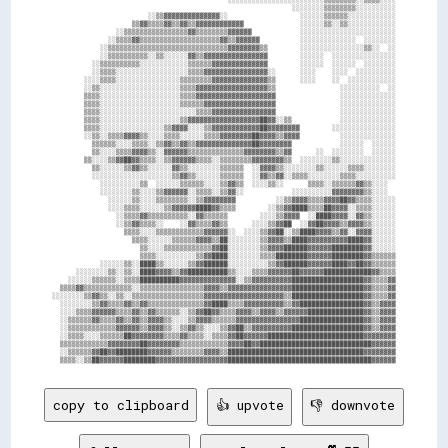
                                                            ░░░░░░░░▒▒▒▒▒▒▒▒░░░░░░░░░░

                        ░░▒▒▓▓▓▓▓▓▓▓▓▓▓▓▓▓░░                  ░░░░░░▒▒▒▒▒▒░░░░░░░░░░░░

                    ▒▒▓▓▒▒▒▒▓▓▒▒▓▓▒▒▓▓▓▓▓▓▓▓▓▓▓▓              ░░░░░░▒▒░░▒▒░░░░░░░░░░░░

                ░░▒▒▒▒▒▒▒▒▒▒▒▒▒▒▒▒▓▓▒▒▒▒▒▒▒▒▓▓▓▓▓▓            ░░░░░░░░░░░░░░░░░░░░░░░░

              ░░▒▒▒▒▓▓▒▒▒▒▒▒▒▒▒▒▒▒▒▒▒▒▒▒▒▒▓▓▒▒▓▓▓▓▓▓          ░░░░░░░░░░░░░░  ░░░░░░░░

            ░░▒▒▒▒▒▒▒▒▒▒▒▒▒▒▒▒▒▒▒▒▒▒▒▒▒▒▒▒▒▒▓▓▓▓▓▓▓▓▒▒        ░░░░░░░░░░░░░░░░▒▒░░  ░░

            ░░▒▒▒▒▒▒▒▒▒▒░░▒▒░░░░░░▓▓▒▒▓▓▓▓▓▓▓▓▓▓▓▓▓▓▓▓        ░░░░░░  ░░░░░░░░░░░░░░░░

          ░░▒▒▒▒▒▒▒▒▒▒░░░░░░░░░░░░▒▒▒▒▒▒▓▓▓▓▓▓▓▓▓▓▓▓▓▓        ░░░░░░  ░░░░░░  ░░░░░░░░

          ░░▒▒▒▒░░░░░░░░░░░░░░░░░░▒▒▒▒▓▓▓▓▓▓▓▓▓▓▓▓▓▓▓▓░░      ░░░░    ░░░░  ░░░░░░░░░░

        ░░░░▒▒▒▒░░░░░░░░░░░░░░░░▒▒▒▒▒▒▒▒▓▓▓▓▓▓▓▓▓▓▓▓▓▓▒▒      ░░░░    ░░  ░░░░░░░░░░░░

        ░░▒▒░░░░░░░░░░░░░░░░░░░░▒▒▒▒▓▓▓▓▓▓▓▓▓▓▓▓▓▓▓▓▓▓▒▒                ░░░░░░░░░░  ░░

        ▒▒▒▒░░░░░░░░░░░░░░░░░░░░▒▒▒▒▓▓▓▓▓▓▓▓▓▓▓▓▓▓▓▓▓▓▓▓                ░░░░░░░░░░░░░░

        ▒▒▒▒░░░░░░░░░░░░░░░░░░░░▒▒▒▒▒▒▓▓▓▓▓▓▓▓▓▓▓▓▓▓▓▓▓▓                ░░░░░░░░░░░░░░

        ▒▒▒▒░░░░░░░░░░░░░░░░░░░░░░░░▒▒▒▒▓▓▓▓▓▓▓▓▓▓▓▓▓▓▓▓                ░░░░░░░░░░░░░░

        ▒▒▒▒░░░░░░░░░░░░░░░░░░░░▒▒▓▓▓▓▓▓▓▓▓▓▓▓▓▓▓▓▓▓██▓▓░░▒▒            ░░░░░░░░░░░░░░

        ▒▒▒▒░░░░░░░░░░░░░░░░▒▒▓▓▓▓░░░░▒▒▓▓▓▓▓▓▓▓▓▓▓▓██▓▓▓▓▓▓▓▓        ░░░░░░░░░░░░░░░░

        ░░▒▒░░▒▒▒▒▓▓▓▓▒▒░░░░▒▒▒▒░░░░░░▒▒▒▒▓▓▓▓▓▓▓▓██▓▓▓▓▒▒▓▓▓▓          ░░░░░░░░░░░░░░

          ▒▒▒▒▒▒░░░░▒▒▒▒░░▒▒▓▓▒▒▓▓▒▒▓▓▓▓▓▓▓▓▓▓▓▓▓▓██▓▓▓▓▓▓▓▓            ░░░░░░  ░░░░░░

          ▒▒░░░░▒▒▒▒▓▓▓▓▒▒░░▓▓▓▓▓▓▒▒▒▒▒▒▒▒▒▒▒▒▒▒▓▓▓▓▓▓▓▓▒▒▓▓      ░░  ░░░░░░░░  ░░░░░░

        ▒▒░░░░▒▒▓▓██▓▓▒▒▒▒░░▒▒▓▓▓▓▓▓▒▒▒▒░░▒▒▒▒▒▒▒▒▓▓▓▓▓▓▓▓▒▒  ░░░░░░░░▒▒░░░░░░░░░░░░░░

          ▒▒░░░░░░▒▒▓▓▒▒░░░░░░▓▓▒▒░░░░░░░░▒▒▒▒▒▒  ░░▓▓▓▓▒▒░░░░░░░░▒▒░░░░░░▒▒▒▒░░░░░░░░

          ░░░░░░░░░░░░░░░░░░░░▒▒▓▓▒▒░░░░░░▒▒▒▒▒▒  ░░▓▓▒▒▓▓░░▒▒▒▒░░░░░░░░▒▒▒▒░░░░░░░░░░

            ░░░░░░░░░░▒▒  ░░░░░░▒▒▒▒▒▒░░░░▒▒▓▓▒▒  ░░░░▒▒░░      ▒▒▒▒░░▒▒▒▒▒▒▓▓▒▒░░░░  

            ░░░░░░░░▒▒░░░░▒▒▓▓▓▓▓▓░░▒▒▒▒░░▒▒▓▓░░            ░░░░░░░░░░▓▓▓▓▓▓▓▓▒▒░░░░  

              ░░░░░░▒▒░░░░▒▒▒▒▒▒▒▒░░▒▒▓▓▓▓▓▓▓▓          ░░▒▒▓▓▓▓▒▒▒▒▓▓▓▓██▓▓▒▒▒▒░░░░░░

              ░░░░▒▒▒▒░░░░░░▒▒▓▓▓▓▓▓████▓▓▒▒▒▒        ░░▒▒▓▓████▒▒▒▒██▓▓▓▓░░▒▒▒▒░░░░░░

                ░░▒▒▒▒▓▓▒▒▒▒▒▒▒▒▒▒░░▓▓▒▒▒▒▒▒        ░░░░▒▒▓▓▓▓  ░░████▓▓▓▓░░▓▓▒▒░░░░░░

                ░░▒▒▓▓▒▒▒▒░░    ░░▓▓▒▒▒▒▓▓▒▒      ░░░░▒▒▓▓██  ░░▓▓██▓▓▓▓▒▒▓▓▓▓▒▒░░░░░░

                  ▒▒▒▒░░░░▒▒▒▒▒▒▒▒▒▒▒▒▓▓▓▓▓▓░░  ░░░░▒▒▓▓██░░▒▒████▓▓▓▓▒▒▓▓░░▓▓▓▓░░░░░░

                    ▒▒▒▒░░░░░░▒▒▒▒▒▒▓▓▓▓▒▒██░░░░░░░░▒▒▓▓▓▓▒▒████▓▓▓▓▓▓▓▓▓▓████▓▓░░░░░░

                      ▒▒░░░░▒▒▒▒▒▒▒▒▒▒▒▒▓▓██░░░░░░░░▒▒▓▓▓▓██████▓▓▓▓▓▓████████▓▓░░░░░░

                      ▒▒▒▒░░░░░░░░░░▒▒▓▓████░░░░░░░░▒▒▒▒████████▓▓▓▓▓▓████████▓▓▒▒▒▒▒▒

            ░░░░░░▒▒░░████▒▒░░░░░░▒▒▓▓██████░░░░░░░░░░▒▒▓▓██████▓▓▓▓▓▓████▓▓██▓▓▒▒▒▒▒▒

      ░░░░░░░░▒▒░░▒▒░░████▓▓▓▓▒▒▓▓██████████▒▒░░░░▒▒▒▒▓▓▓▓▓▓██▓▓▓▓▓▓████████████▓▓▒▒▒▒

    ░░░░░░▒▒▒▒▒▒░░▒▒▒▒██████████▓▓▓▓▓▓▓▓▓▓▓▓▓▓░░▒▒▓▓▓▓▓▓▓▓▓▓██████████████████▓▓▒▒▒▒▓▓

  ▒▒▒▒▓▓▒▒▒▒▒▒▒▒▒▒▒▒░░▒▒▒▒▒▒▒▒▒▒▒▒▒▒▒▒▓▓▓▓▒▒▓▓▓▓▓▓▓▓▓▓▓▓▓▓▓▓██████████████████▓▓▒▒▒▒▓▓

░░░░░░░░▒▒▓▓▒▒░░▒▒░░▒▒▒▒▒▒▒▒▒▒▒▒▒▒▒▒▒▒▓▓▓▓▓▓▓▓▓▓▓▓▓▓▓▓▓▓▓▓▒▒██████████████████▓▓▒▒▒▒▓▓

  ░░░░░░░░▒▒▓▓▒▒▒▒▓▓▒▒▓▓▒▒▒▒▒▒▒▒▒▒▒▒▒▒▓▓████▒▒▒▒▓▓▓▓▓▓▓▓▓▓▒▒▓▓████████████████▓▓▒▒▓▓▓▓

  ░░░░▒▒▒▒▓▓▓▓▓▓▒▒▒▒▓▓▒▒▓▓▒▒▒▒▒▒░░▒▒▓▓██▓▓▒▒▒▒▓▓▓▓▒▒▓▓▓▓▒▒▓▓▓▓▓▓██████████████▓▓▒▒▓▓▓▓

  ░░▒▒▒▒▒▒▓▓▒▒▒▒▓▓▒▒▓▓▒▒▓▓▓▓▒▒░░░░▒▒▓▓▓▓▒▒▒▒▒▒▓▓▓▓▓▓▓▓▓▓▓▓▓▓▓▓████████████████▓▓▒▒▓▓▓▓

  ░░▒▒▒▒▒▒▒▒▒▒▒▒▓▓▓▓▓▓▒▒▓▓▓▓▒▒░░▒▒▓▓▒▒░░░░▒▒▓▓██▒▒▓▓▓▓▓▓▓▓▓▓██████████████████▓▓▒▒▓▓▓▓

  ░░▒▒▒▒░░░░▒▒▒▒▒▒██▓▓▓▓▓▓▓▓▒▒▒▒▓▓▒▒▒▒░░▒▒▒▒▓▓██▓▓▓▓▓▓████████████████████████▓▓▓▓▓▓▓▓

  ▒▒▒▒▒▒▒▒▒▒▒▒▓▓▓▓▓▓▓▓██▓▓▓▓▓▓▓▓▒▒▒▒▒▒▒▒▒▒▒▒▓▓▓▓██▓▓████████████████████████████▓▓▓▓▓▓

  ░░▒▒▒▒▒▒▓▓██▓▓████████▓▓▓▓▓▓▒▒▒▒▒▒▒▒▓▓▓▓▒▒██████████████████████████████████▓▓▓▓▓▓▓▓

copy to clipboard
👍 upvote
👎 downvote