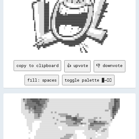
          ▓▓██▓▓░░  ░░██                  ░░▓▓      ░░░░░░▓▓░░░░░░▓▓░░░░░░░░██▒▒░░░░██░░░░    ░░██    ██        ░░░░░░░░██    

  ░░▓▓████░░░░░░░░░░░░██    ██            ██░░░░░░▒▒██  ░░░░░░░░░░██░░░░░░██░░▓▓▒▒░░░░░░░░    ░░░░▒▒  ▓▓      ░░░░░░░░██▒▒    

  ██▓▓░░    ░░░░░░░░░░████████          ██░░░░██▒▒░░██░░░░            ░░░░░░░░░░░░░░░░░░▒▒▒▒░░░░░░██▓▓░░      ░░░░░░░░████████

  ██░░      ░░░░░░░░░░████████        ▒▒▓▓░░░░▓▓    ░░██▒▒░░                      ░░░░▒▒██▒▒████▓▓▒▒██        ░░░░░░████████  

  ██▒▒      ░░░░░░░░░░████████        ██  ░░▒▒▒▒        ▒▒██▒▒░░░░          ░░░░▒▒██▓▓      ▒▒░░░░░░▓▓      ░░░░░░░░██████▓▓  

  ▒▒▓▓      ░░░░░░░░░░████████      ▒▒▓▓░░░░██▒▒  ▒▒          ▒▒██████████████▒▒      ░░    ▓▓░░░░░░▒▒      ░░░░░░▒▒██████    

    ██      ░░░░░░░░░░████████      ██░░░░░░██░░░░        ░░                  ░░      ▒▒    ██░░░░░░▒▒      ░░░░▒▒██████░░    

    ██      ░░░░░░░░░░████████      ██░░░░████░░▒▒                                    ░░    ██░░░░░░██    ░░░░░░░░██████████  

    ██      ░░░░░░░░░░████████    ██▒▒░░░░██████        ██                    ▒▒░░██████████▒▒░░░░░░▒▒  ░░░░░░░░▓▓████        

    ██        ░░░░░░░░████████    ██░░░░░░██████████▒▒▒▒▓▓▒▒████████████████████████████████░░░░░░░░▒▒  ░░░░▒▒▒▒████▒▒        

    ██        ░░░░░░░░████████  ▒▒██░░░░▒▒██████████████████████████████████████████████████░░░░░░▒▒░░  ░░░░░░▒▒██████▓▓      

    ██░░      ░░░░░░░░████████  ████░░░░████████████████████████████████████████████████████░░░░░░██    ░░░░░░██████          

    ██░░      ░░░░░░░░████████  ██▒▒░░░░██████████████████████████████████████████████████░░░░░░░░██  ░░░░░░▒▒████            

      ▒▒      ░░░░░░░░████████  ██░░░░░░██████████████████████████████████████████████████░░░░░░▒▒██  ░░░░░░██████            

      ▓▓      ░░░░░░░░████████  ██░░░░░░████████████████████████████████████████████████▓▓░░░░░░██▒▒░░░░░░▒▒████              

      ██      ░░░░░░░░████████  ██░░░░░░████████████████████████████████████████████████░░░░░░░░██  ░░░░░░████▒▒              

      ██      ░░░░░░░░████████  ██░░░░  ████████        ▓▓        ████████████████████▓▓░░░░░░██▒▒    ░░▒▒████                

      ██      ░░░░░░░░██████▓▓  ██░░░░  ██████        ░░                      ████████░░░░░░▓▓██  ░░░░░░████                  

      ▓▓      ░░░░░░░░██████▓▓  ██▒▒░░  ▒▒████        ░░          ▓▓        ▒▒    ▓▓░░  ░░░░██░░      ░░▒▒▓▓██████▒▒          

      ██░░    ░░░░░░░░██████▓▓██████░░░░  ████                              ░░  ▒▒▓▓  ░░░░██▒▒                ░░░░░░▒▒████▓▓  

        ░░    ░░░░░░░░██████▓▓░░░░██░░░░  ████                  ░░            ▓▓▓▓  ░░░░██▓▓░░░░                    ░░░░░░██  

        ▒▒      ░░░░░░▓▓▒▒░░      ▓▓██░░░░  ██                            ▓▓██▒▒  ░░░░████░░░░░░░░░░░░            ░░░░░░██    

        ▒▒      ░░░░░░              ██▓▓░░░░░░████▒▒                ▒▒████▒▒  ░░░░░░██████▓▓░░░░░░░░░░░░░░░░░░░░░░░░░░▓▓████░░

        ██      ░░                  ░░██▓▓░░    ░░▓▓██████████████▓▓▒▒    ░░░░░░▓▓██████████████▓▓░░░░░░░░░░░░░░░░░░▒▒██████  

        ██  ░░▒▒▒▒░░  ░░░░        ░░░░░░▓▓██▒▒░░░░                  ░░░░░░░░▓▓████████████    ▓▓██████▓▓▒▒░░░░░░░░░░████▓▓    

        ██▒▒      ▒▒▒▒    ░░░░░░░░░░░░░░░░████████▓▓░░░░░░░░░░░░░░░░░░▒▒████████████████          ░░██████████▒▒░░▓▓████      

        ██░░  ▒▒▓▓░░░░░░░░░░░░░░░░░░▓▓██████████████████████████████████████████████▓▓                  ▓▓████████████        

          ▒▒██░░░░░░▓▓░░░░░░▒▒████████████▒▒      ████████████████████████████████                          ▒▒██████▒▒        

      ░░██▒▒░░░░░░██▒▒▓▓████████████▒▒                ▓▓██████████████████████▒▒  ▒▒  ▒▒                        ░░██          

    ▓▓██  ██▓▓████████████████▒▒                            ░░██████▓▓██      ░░    ░░  ▒▒▒▒                                  

          ▓▓▓▓██░░  ████▒▒                                                      ░░  ▓▓    ░░░░                                

            ██░░                                                                ██    ██                                      

                                                                                ▓▓    ░░██                                    

copy to clipboard
👍 upvote
👎 downvote
fill: spaces
toggle palette ▓→✊🏽
  ░░▓▓▒▒▓▓▓▓████████▓▓██▓▓▓▓▓▓▒▒░░░░░░░░░░░░░░░░░░░░░░░░░░░░░░░░░░░░░░░░░░░░░░░░░░░░░░░░░░░░░░░░░░▒▒▒▒██▓▓▓▓

  ░░▒▒▒▒▓▓▓▓▓▓████████▓▓▓▓▓▓▒▒▒▒░░░░░░░░░░░░░░░░░░░░░░░░░░░░░░░░░░░░░░░░░░░░░░░░░░░░░░░░░░░░░░░░░░▒▒▒▒████▓▓

  ░░░░▒▒▓▓▓▓▓▓▓▓▓▓████▓▓▓▓▓▓▒▒░░░░░░░░░░░░░░░░░░░░░░░░░░░░░░░░░░░░░░░░░░░░░░░░░░░░░░░░░░░░░░░░░░▒▒▒▒▒▒██▓▓▓▓

  ░░░░▓▓▓▓▓▓▓▓▓▓▓▓▓▓████▓▓▒▒▒▒░░░░░░░░░░░░░░░░░░░░░░░░░░░░░░░░░░░░░░░░░░░░░░░░░░░░░░░░░░░░░░░░░░▒▒▒▒▒▒██▓▓▓▓

  ░░░░▒▒▒▒▓▓▓▓▓▓██▓▓▓▓▓▓▓▓▒▒▒▒░░░░░░░░░░░░░░░░░░░░░░░░░░░░░░░░░░░░░░░░░░░░░░░░░░░░░░░░░░░░░░░░░░▒▒▒▒▓▓██▓▓▓▓

  ░░░░▒▒▒▒▓▓▒▒▓▓██▓▓▓▓▓▓▒▒▒▒░░░░░░░░░░░░░░░░░░░░░░░░░░░░░░░░░░░░░░░░░░░░░░░░░░░░░░░░░░░░░░░░░░░░▒▒▒▒████▓▓▒▒

  ░░░░░░░░▒▒▒▒▒▒▓▓▓▓▓▓▓▓▒▒░░░░░░░░░░░░░░░░░░░░░░░░░░░░░░░░░░░░░░░░░░░░░░░░░░░░░░░░░░░░░░░░░░▒▒▒▒░░▒▒████▓▓  

  ░░░░░░░░▒▒░░▒▒▓▓▓▓▓▓▓▓▒▒░░░░░░░░▒▒░░▒▒░░░░░░░░░░░░░░░░░░░░░░░░░░░░░░░░░░░░░░░░░░░░░░░░░░░░░░░░░░▒▒██▓▓▒▒  

    ░░░░░░░░░░░░▒▒▒▒▓▓▒▒░░░░░░░░░░░░░░░░░░▒▒▒▒▒▒▒▒▒▒░░░░░░░░░░▒▒░░░░░░░░░░░░░░░░░░░░░░░░░░░░░░░░░░▒▒▓▓▓▓    

      ░░░░░░░░░░▒▒▒▒▓▓▒▒░░░░░░░░░░░░░░░░░░░░▒▒▒▒▒▒▓▓▓▓▓▓░░░░▒▒▒▒░░░░░░░░░░░░░░░░░░░░░░░░░░░░░░░░░░▒▒▓▓░░    

      ░░░░░░░░░░▒▒▒▒▒▒░░░░░░░░░░░░░░▒▒░░░░░░░░░░░░▓▓▓▓▓▓▓▓████▒▒▒▒▒▒▒▒░░░░░░░░░░▒▒▒▒░░▒▒░░░░░░░░░░░░▓▓      

        ░░░░░░░░░░░░░░░░░░░░░░░░░░░░░░░░▒▒░░░░░░░░▒▒▒▒▒▒▓▓████▓▓▓▓▓▓░░░░░░▒▒▒▒▒▒▒▒░░░░░░░░░░░░░░░░▒▒        

        ░░░░░░░░        ░░░░░░░░░░░░░░░░░░░░▒▒▒▒▒▒▒▒▒▒▒▒▒▒▒▒▓▓▓▓▓▓░░░░░░░░▒▒▒▒▒▒██▓▓▒▒▓▓▒▒▒▒▒▒░░░░░░        

        ░░░░░░        ░░░░░░░░░░░░░░░░▒▒░░░░░░░░░░▒▒▒▒▒▒▒▒▓▓▓▓▒▒▒▒▓▓▒▒▒▒░░░░▓▓▓▓▓▓▓▓▓▓▓▓▓▓▓▓▒▒▒▒░░          

        ░░░░░░        ░░░░░░░░░░░░░░░░░░░░░░░░░░░░░░▒▒▒▒▒▒▒▒▒▒▒▒░░░░  ░░░░▒▒▓▓▓▓▒▒▒▒▒▒▒▒▒▒▒▒░░░░░░          

          ░░░░        ░░░░░░░░░░░░░░░░░░░░    ░░░░░░░░░░░░░░░░░░░░░░░░░░░░▒▒▒▒▒▒▒▒▒▒▒▒▒▒░░░░░░░░            

          ░░░░      ░░░░░░░░░░░░░░░░░░░░░░░░  ░░░░░░░░░░░░░░░░░░░░░░░░░░░░▒▒░░▒▒▒▒▒▒▒▒░░░░▒▒▒▒░░            

            ░░    ░░░░░░░░░░░░░░░░░░░░░░░░░░░░░░░░░░░░░░░░░░          ░░░░░░░░░░░░▒▒░░░░▒▒▒▒░░░░            

          ░░      ░░░░░░░░░░░░░░░░░░░░░░░░░░░░░░░░░░░░░░░░░░        ░░░░░░░░░░░░░░  ░░░░░░░░░░░░            

                  ░░░░░░░░░░░░░░░░░░░░░░░░░░░░░░░░▒▒▒▒▒▒▒▒░░░░        ░░░░░░░░░░░░░░    ░░░░░░░░            

                ░░░░░░░░░░░░░░░░░░░░░░░░░░░░░░░░▒▒▒▒▒▒▒▒░░░░░░          ░░░░░░░░░░  ░░░░░░░░░░░░            

          ░░    ░░░░░░░░░░░░░░░░░░░░░░░░░░░░▒▒▒▒▒▒▒▒▒▒░░  ░░░░          ░░░░▒▒░░░░░░░░░░░░░░░░              
