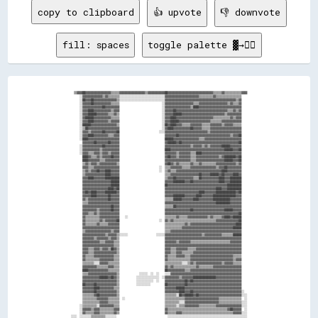
copy to clipboard
👍 upvote
👎 downvote
fill: spaces
toggle palette ▓→✊🏽
  ▒▒▓▓▓▓██▓▓▓▓▓▓▓▓▓▓▓▓▓▓▓▓▓▓▒▒▒▒▒▒▓▓▓▓▓▓▓▓▓▓▓▓▓▓▓▓▓▓▒▒▓▓▓▓▓▓▓▓▓▓▓▓██▓▓▓▓▓▓▓▓▓▓▓▓▓▓▓▓▓▓▓▓▓▓▓▓▓▓▓▓▓▓▓▓▒▒▒▒▒▒▓▓▒▒▒▒▒▒▒▒▒▒▒▒▓▓▓▓

      ░░▓▓▓▓▓▓▓▓▓▓▓▓▓▓▒▒▓▓▒▒▒▒▒▒▒▒░░░░░░░░░░░░░░░░░░░░░░░░░░░░░░░░▓▓▓▓▓▓▓▓▓▓▓▓▓▓▓▓▓▓▓▓▓▓▓▓▒▒▒▒▒▒▒▒▒▒▓▓▒▒▒▒▒▒▒▒▒▒▒▒▒▒▒▒▒▒    

      ░░██▓▓▓▓██▓▓▓▓▓▓▓▓▓▓▓▓▓▓▓▓▒▒░░░░░░░░░░░░░░░░░░░░░░░░░░░░░░░░▓▓▓▓▓▓▓▓▓▓▓▓▓▓▓▓▓▓▓▓▓▓▓▓▓▓▓▓▓▓▓▓▓▓▓▓▓▓▓▓▓▓▓▓▓▓▓▓▓▓▒▒▓▓    

      ░░▓▓▓▓▓▓██▓▓▓▓▓▓▓▓▓▓▓▓▒▒▒▒▒▒                              ░░▓▓▓▓▓▓▓▓▓▓▓▓▓▓▓▓▓▓▓▓▒▒▒▒▓▓▓▓▓▓▓▓▓▓▓▓▓▓▓▓▓▓▓▓▒▒▓▓▒▒▒▒▓▓    

      ░░▓▓▓▓▓▓▓▓▓▓▓▓▓▓██▓▓▓▓▓▓▓▓▓▓                              ░░▓▓▓▓▓▓▓▓▓▓▓▓▓▓▓▓▓▓▒▒████▓▓▓▓▓▓▓▓▓▓▓▓▓▓▓▓▓▓▓▓▓▓▓▓▓▓▓▓▓▓    

      ░░▓▓▓▓████▓▓▓▓▓▓▓▓▓▓▓▓▒▒▓▓▓▓                              ░░▓▓▓▓▓▓██▓▓▓▓▓▓▓▓▓▓▓▓▓▓▓▓▓▓▓▓▓▓▓▓▓▓▓▓▓▓▓▓▓▓▓▓▒▒▒▒▓▓▒▒▓▓    

      ░░▓▓▓▓██████▓▓▓▓▓▓▓▓▒▒▒▒▓▓▒▒                              ░░▓▓▓▓▓▓██████▓▓▓▓▓▓▓▓▓▓▓▓▓▓▓▓▓▓▓▓▓▓▓▓▓▓▓▓▓▓▒▒▓▓▓▓▓▓▓▓▓▓    

      ░░▓▓██████▓▓▓▓▓▓▓▓▓▓▓▓▒▒▒▒▒▒                              ░░▓▓▓▓████▓▓▓▓▓▓▓▓▓▓▓▓▓▓▓▓▓▓▓▓▓▓▓▓▓▓▒▒▒▒▒▒▒▒▒▒▒▒▓▓▒▒▓▓▓▓    

      ░░▓▓▓▓████▓▓▓▓▓▓▓▓▓▓▒▒▓▓▓▓▓▓                              ░░▓▓▓▓██████▓▓▓▓▓▓▓▓▓▓▓▓▓▓▓▓▓▓▓▓▓▓▒▒▒▒▒▒▒▒▓▓▓▓▓▓▓▓▓▓▓▓▓▓    

      ░░██████▓▓▓▓▓▓▓▓▓▓▓▓▓▓▓▓▓▓▒▒                              ░░██▓▓████▓▓▓▓▒▒▒▒▒▒▓▓▓▓▓▓▓▓▒▒▒▒▒▒▓▓▓▓▓▓▓▓▒▒▓▓▓▓▓▓▒▒▒▒▒▒    

      ░░▒▒██▓▓▓▓▓▓▓▓▓▓▓▓▓▓▓▓▓▓▓▓▓▓                              ░░▓▓████▓▓▓▓▓▓▓▓▓▓▓▓██▓▓▓▓▓▓▒▒▒▒▒▒▓▓▓▓▓▓▓▓▓▓▓▓▓▓▓▓▓▓▓▓▓▓    

      ░░▓▓▓▓▒▒▓▓▓▓▓▓▓▓██▓▓▓▓▓▓▓▓██                            ░░░░▓▓▓▓▓▓▓▓▓▓▓▓▓▓▓▓▓▓▓▓▓▓▓▓▓▓▓▓▓▓▒▒▓▓▓▓▓▓▓▓▓▓▓▓▓▓▓▓▓▓▓▓▓▓    

      ░░▓▓▓▓████▓▓▓▓▓▓▓▓▓▓▒▒▒▒▓▓▓▓                                ▓▓▓▓▓▓▓▓██▓▓▓▓▓▓▓▓▓▓▓▓▓▓▓▓▓▓▓▓▓▓▓▓▓▓▓▓▓▓▓▓▓▓▓▓▒▒▓▓▓▓██    

      ░░████▓▓▓▓▓▓▓▓▓▓▓▓▓▓▓▓▓▓▓▓▓▓                                ██████▓▓▓▓▓▓▓▓▓▓▓▓▓▓▓▓▓▓▒▒▒▒▓▓▓▓▓▓▓▓▓▓▓▓▓▓▓▓▓▓▓▓▓▓▓▓▓▓    

        ▓▓▓▓▓▓▓▓██▓▓▓▓▓▓▓▓██▓▓▓▓▓▓                                ▓▓██████▓▓██▓▓▓▓▓▓▓▓▓▓▓▓▓▓▓▓▓▓▓▓▓▓▓▓▓▓▓▓▓▓▓▓▓▓▓▓▓▓▓▓██    

      ░░▓▓▓▓▓▓▓▓▓▓▓▓▓▓██▓▓▓▓▓▓▓▓▓▓                                ▓▓▓▓▓▓▓▓▓▓▓▓▓▓▓▓▓▓▒▒▓▓▓▓▓▓▒▒▓▓▒▒▓▓▓▓▓▓▓▓██████▓▓▓▓▓▓▓▓    

      ░░▓▓▓▓▓▓▓▓▓▓▓▓▒▒▓▓▓▓▓▓▓▓▓▓▓▓                                ████▓▓▓▓▓▓▓▓▓▓▓▓▓▓▓▓▓▓▓▓▓▓▓▓▓▓▓▓▓▓▓▓▓▓▓▓▓▓██████▓▓▓▓██    

      ░░▓▓▓▓▒▒▒▒▓▓▓▓▒▒▓▓▓▓▒▒▓▓▓▓▓▓                                ▓▓▓▓▓▓▓▓▒▒▓▓▓▓▓▓▓▓▒▒▒▒████▓▓▓▓▓▓▓▓▓▓▓▓▓▓▓▓▓▓▓▓▓▓▓▓▓▓▓▓    

        ████▓▓▒▒▒▒▓▓▒▒▓▓▓▓▓▓██▓▓▓▓                                ▓▓██▓▓▓▓▒▒▓▓▓▓▓▓▓▓▒▒▒▒▓▓▓▓▓▓▓▓▓▓▓▓▓▓▓▓▒▒▓▓████████▓▓██    

        ████▓▓▓▓▓▓▓▓▒▒▒▒▓▓▓▓▓▓▓▓▓▓                                ▓▓▓▓▓▓▓▓▓▓▓▓▓▓▓▓▓▓▒▒▒▒▓▓▓▓▓▓▓▓▓▓▓▓▓▓▓▓▓▓▓▓██████▓▓▓▓██    

        ▒▒▓▓▒▒▓▓▓▓▒▒▓▓▓▓▓▓▓▓▓▓▓▓▒▒                                ▓▓██▓▓▒▒▓▓▒▒▒▒▒▒▒▒▓▓▒▒▒▒▓▓▒▒▒▒▒▒▒▒▒▒▓▓▓▓▓▓▓▓▓▓▓▓▓▓▒▒▓▓    

        ▓▓▓▓▒▒▒▒▓▓▓▓▓▓▓▓▓▓▓▓▓▓▓▓▓▓                            ░░  ▒▒▒▒▓▓▓▓▓▓▓▓▒▒▒▒▒▒▓▓▓▓▓▓▓▓▓▓▓▓▓▓▓▓▓▓▒▒▓▓▓▓██▓▓▓▓▓▓▓▓▓▓    

        ▒▒▓▓▒▒▓▓▓▓██▓▓▓▓████▓▓▓▓▓▓                            ░░  ▒▒▓▓▒▒▒▒▓▓▓▓▓▓▓▓▓▓▓▓▓▓▓▓▓▓▓▓▓▓▓▓▓▓▓▓▓▓▓▓████▓▓▓▓▓▓▓▓▓▓    

        ▒▒▓▓▓▓▓▓▓▓▓▓▓▓▓▓████▓▓▓▓▓▓                                ▒▒▒▒▓▓▓▓▓▓▓▓▓▓▓▓▓▓▓▓▓▓▓▓██▓▓▓▓▓▓██████▓▓██▓▓▓▓▓▓████▓▓    

        ▓▓▓▓████▓▓▓▓▓▓▓▓██████████                                ▒▒▓▓▓▓██▓▓▓▓▓▓▓▓▓▓▓▓▒▒▒▒██▓▓▓▓▓▓▓▓▓▓▓▓████▓▓▓▓████████    

        ▓▓▓▓▓▓▓▓▓▓▓▓▓▓▓▓▓▓▓▓██████                                ▓▓▓▓▓▓████████▓▓▓▓██▓▓▓▓▓▓▓▓▓▓▓▓▓▓▓▓▓▓████▓▓▓▓████████    

        ▓▓▓▓▓▓▓▓▓▓▓▓▓▓▓▓▓▓▓▓██████                                ██▓▓▓▓▓▓▓▓▓▓▓▓▓▓▓▓▓▓▓▓▓▓▓▓▓▓▓▓▓▓▓▓▓▓▓▓▓▓▓▓▓▓██████████    

        ▓▓▓▓▓▓▓▓▓▓▓▓▓▓▓▓▓▓████▓▓██                                ▓▓▓▓▓▓▓▓▓▓▓▓▓▓▓▓▓▓▓▓▓▓▓▓▓▓▓▓▓▓▓▓▓▓▓▓████▓▓▓▓██████████    

        ▓▓██▓▓████▓▓▓▓▓▓████████▓▓                                ▓▓▓▓▓▓▓▓▓▓▓▓▓▓▓▓▓▓▓▓▓▓▓▓████▓▓▓▓▓▓▓▓██████████████▓▓██    

        ▓▓▓▓▓▓████▓▓▓▓▓▓▓▓██▓▓▓▓▓▓                                ▓▓▓▓▓▓████████▓▓▓▓▓▓▓▓████▓▓▓▓▓▓▓▓████████████████▓▓▓▓    

        ▓▓▒▒▓▓▓▓▓▓▓▓▓▓▓▓▓▓██▓▓▓▓▓▓                                ▒▒▒▒▒▒██████▓▓▓▓▓▓▓▓████▓▓▓▓▓▓▓▓▓▓████████████▓▓▓▓▓▓▓▓    

        ▒▒▒▒▓▓▓▓▓▓▓▓▓▓▓▓▓▓▓▓▓▓▓▓▓▓                                ▓▓▓▓▓▓▓▓▓▓▓▓▓▓▓▓▓▓▓▓▓▓▓▓▓▓▓▓▓▓▓▓▓▓▓▓██████████▓▓▓▓▓▓▓▓    

        ▓▓▓▓▓▓▓▓▓▓▓▓▓▓▓▓▓▓▓▓██▓▓▓▓                                ▒▒▒▒▒▒██▓▓▓▓▓▓▓▓▓▓▓▓▓▓▓▓▓▓▓▓▓▓▓▓▓▓▓▓▓▓▓▓▓▓▓▓▓▓▓▓▓▓▓▓▓▓    

        ▓▓▓▓▓▓▓▓▓▓▒▒▓▓▓▓▓▓▓▓██▓▓▓▓                                ▓▓▓▓▓▓▓▓▓▓▓▓▓▓▓▓▓▓██▓▓▓▓▓▓▓▓▓▓▓▓▓▓▓▓▓▓▓▓▓▓██████▓▓▓▓▓▓    

        ▓▓▓▓▒▒▒▒▓▓▒▒▓▓▓▓▓▓▓▓▓▓▓▓▓▓                                ▓▓▓▓▓▓▓▓▓▓▓▓▓▓▓▓▓▓▓▓▓▓▓▓▓▓▓▓▓▓▓▓▓▓▓▓▓▓▓▓▓▓▓▓▓▓▓▓▓▓▓▓██    

        ▓▓▒▒▒▒▒▒▒▒▒▒▓▓▓▓▓▓▓▓▓▓▓▓▓▓    ░░                          ▒▒▒▒▒▒▒▒▓▓▒▒▒▒▒▒▓▓▓▓▓▓▓▓▓▓▓▓▓▓▒▒▓▓▒▒▒▒▒▒▓▓████▓▓██████    

        ▓▓▒▒▒▒▒▒▒▒▒▒▓▓▒▒▓▓▓▓▓▓▓▓██                            ░░  ▓▓▒▒▓▓▒▒▒▒▒▒▒▒▒▒▒▒▒▒▒▒▒▒▒▒▒▒▒▒▒▒▒▒▒▒▓▓▓▓▓▓▓▓▓▓▓▓▓▓▓▓██    

        ▓▓▒▒▒▒▒▒▒▒▓▓▒▒▒▒▒▒▓▓▓▓▓▓▓▓                                ▒▒▒▒▒▒▒▒▒▒▒▒▒▒▓▓▒▒▓▓▓▓▓▓▓▓▓▓▓▓▓▓▓▓▓▓▓▓▓▓▓▓▓▓▓▓▓▓▓▓████    

        ▓▓▓▓▓▓▓▓▓▓▓▓▓▓▓▓▓▓▓▓▓▓▓▓▓▓                                ▒▒▒▒▒▒▒▒▒▒▒▒▓▓▓▓▓▓▓▓▓▓▓▓▓▓▓▓▓▓▓▓▓▓▓▓▓▓▓▓▓▓▓▓▓▓▓▓██████    

        ▒▒▓▓▓▓▓▓▓▓▓▓▓▓▓▓▓▓▓▓▒▒▓▓▓▓                                ▒▒▒▒▓▓▓▓▓▓▓▓▓▓▓▓▓▓▓▓▓▓▓▓▓▓▓▓▓▓▓▓▓▓▓▓▓▓▓▓▓▓▓▓▓▓▓▓▓▓▓▓▓▓    

        ▓▓▓▓▓▓▓▓▓▓▓▓▓▓▓▓▒▒▓▓▓▓▓▓▒▒░░░░░░                    ░░░░░░▓▓▓▓▓▓▓▓▓▓▓▓▓▓▓▓▓▓▓▓▓▓▓▓▓▓▒▒▓▓▓▓▓▓▓▓▓▓▓▓▒▒▒▒▒▒▒▒██████    

        ▓▓▓▓▓▓▓▓▒▒▓▓▓▓▓▓▓▓▒▒▓▓▓▓▒▒                                ▓▓▓▓▓▓▓▓▓▓▓▓▓▓▓▓▓▓▓▓▓▓▓▓▓▓▓▓▓▓▓▓▓▓▓▓▓▓▓▓▓▓▓▓▓▓▓▓▓▓▓▓▓▓    

        ▓▓▓▓▓▓▓▓▓▓▓▓▒▒▒▒▓▓▓▓▓▓▒▒▒▒                                ▓▓▓▓▓▓▓▓▒▒▓▓▓▓▓▓▓▓▒▒▒▒▒▒▒▒▒▒▒▒▒▒▒▒▒▒▒▒▒▒▒▒▒▒▒▒▓▓▓▓▓▓▓▓    

        ▓▓▓▓▓▓▓▓▓▓▓▓▓▓▓▓▓▓▓▓▓▓▒▒▒▒                                ▓▓▓▓▓▓▓▓▓▓▓▓▓▓▓▓▓▓▓▓▓▓▓▓▓▓▓▓▓▓▓▓▓▓▓▓▓▓▓▓▓▓▓▓▓▓▓▓▓▓▓▓▓▓    

        ▓▓▓▓▒▒▒▒▓▓▓▓▒▒▓▓▓▓▒▒██▓▓▒▒                                ▓▓▓▓▒▒▒▒▓▓▓▓▓▓▓▓▒▒▒▒▒▒▓▓▓▓▓▓▓▓▓▓▓▓▓▓▓▓▓▓▓▓▓▓▓▓▓▓▓▓▓▓▓▓    

        ▓▓▓▓▒▒▒▒▓▓▓▓▓▓▓▓▓▓▓▓▓▓▓▓▒▒                                ▓▓▓▓▒▒▒▒▓▓▓▓▒▒▒▒▒▒▒▒▓▓▓▓▓▓▓▓▓▓▓▓▓▓▓▓▓▓▓▓▓▓▓▓▓▓▓▓▓▓▓▓▓▓    

        ▓▓▒▒▒▒▒▒▓▓▓▓▓▓▓▓▓▓▓▓▓▓▒▒▒▒                                ▓▓▒▒▒▒▒▒▓▓▓▓▓▓▒▒▒▒▓▓▓▓▓▓▓▓▓▓▓▓▓▓▓▓▓▓▓▓▓▓▓▓▓▓▓▓▓▓▒▒▒▒▒▒    

        ▓▓▒▒▒▒▒▒▒▒▒▒▓▓▓▓▓▓▓▓▓▓▒▒▒▒                                ▓▓▒▒▒▒▒▒▒▒▒▒▒▒▒▒▒▒▓▓▓▓▓▓▓▓▓▓▓▓▓▓▓▓▓▓▓▓▓▓▓▓▓▓▓▓▓▓▒▒▓▓▓▓    

        ▒▒▒▒▒▒▒▒░░░░▓▓▓▓▓▓▒▒▒▒▒▒▒▒                                ▒▒▒▒▒▒▒▒▒▒▒▒░░░░▒▒▓▓▒▒▓▓▓▓▓▓▓▓▓▓▓▓▓▓▓▓▓▓▒▒▓▓▓▓▓▓▒▒▒▒▒▒    

        ▓▓▓▓▓▓▓▓▓▓▒▒▒▒▒▒▒▒▓▓▓▓▒▒▒▒                                ▓▓▒▒▓▓▒▒▒▒▒▒▒▒▒▒▒▒▒▒▒▒▓▓▒▒▒▒▒▒▒▒▒▒▓▓▓▓▓▓▓▓▓▓▓▓▓▓▓▓▓▓▓▓    

        ████▓▓▓▓▓▓▓▓▓▓▓▓▓▓▒▒▒▒▒▒▒▒                                ██▓▓▓▓▓▓▓▓▓▓▓▓▒▒▒▒▓▓▓▓▓▓▓▓▓▓▓▓▓▓▓▓▓▓▓▓▓▓▓▓▓▓▓▓▓▓▓▓▓▓▓▓    

        ▒▒▒▒▓▓▓▓▓▓▓▓▓▓▓▓▓▓▓▓▓▓▓▓▒▒              ░░░░░░  ░░  ░░    ░░░░▓▓▓▓▓▓▓▓▓▓▓▓▓▓▓▓▓▓▓▓▓▓▓▓▓▓▓▓▓▓▓▓▓▓▓▓▓▓▓▓▓▓▓▓▓▓▓▓▓▓    

        ▓▓▓▓▓▓▓▓▓▓▓▓██████▓▓██▓▓▒▒            ░░░░░░░░░░░░░░░░  ░░▓▓▓▓▓▓▓▓▓▓▒▒▓▓▓▓▓▓▓▓████████████████▓▓▓▓▓▓▓▓▓▓▓▓▓▓▓▓▓▓    

        ▓▓▓▓▓▓▓▓▓▓▓▓▓▓▓▓▓▓▓▓▓▓▓▓▒▒            ░░░░░░░░░░░░  ░░    ▓▓▓▓▓▓▓▓▓▓▓▓▓▓██▓▓██▓▓▓▓▓▓▓▓▓▓▓▓▓▓▓▓▓▓▓▓▓▓▓▓▓▓▓▓▓▓▓▓▓▓    

        ██▓▓▓▓▓▓██▓▓▓▓▓▓▓▓▓▓▓▓▓▓▒▒            ░░░░░░░░░░          ██▓▓▓▓▓▓▓▓▓▓▓▓██▓▓▓▓▓▓▓▓▓▓▓▓▓▓▓▓▓▓▓▓▓▓▓▓▓▓▓▓▓▓▓▓▓▓▓▓▓▓    

        ▓▓▓▓▓▓▓▓████▓▓▓▓▓▓▓▓▓▓▒▒▒▒                                ▓▓▓▓▓▓▓▓██████▓▓▓▓▓▓▓▓▓▓▓▓▓▓▓▓▓▓▓▓▓▓▓▓▓▓▓▓▓▓▓▓▓▓▓▓▓▓▓▓    

        ▓▓▓▓▓▓▓▓██▓▓▓▓▓▓▓▓▓▓▓▓▓▓▒▒                                ▓▓▓▓▓▓▓▓▓▓████▓▓▓▓██▓▓▓▓▓▓▓▓▓▓▓▓▓▓▓▓▓▓▓▓▓▓▓▓▓▓▓▓▓▓▓▓▓▓░░  

        ▒▒▒▒▒▒▒▒▓▓██▓▓▓▓▓▓▓▓▓▓▓▓▒▒                                ▒▒▒▒▒▒▒▒░░██▓▓██████▓▓██▓▓▓▓▓▓▓▓▓▓▓▓▓▓▓▓▓▓▓▓▓▓▓▓▓▓▓▓▓▓░░░░

        ▒▒▒▒▒▒▒▒▒▒▓▓▓▓▓▓▓▓▒▒▒▒▒▒▒▒  ░░                            ▒▒▒▒▒▒▒▒▒▒▒▒▒▒▓▓▓▓▓▓▓▓▓▓▓▓▓▓▓▓▓▓▓▓▓▓▓▓▒▒▒▒▒▒▒▒▒▒▒▒▒▒▒▒  ░░

        ▒▒▒▒▒▒▒▒▒▒▒▒▓▓▓▓▓▓▒▒▒▒▒▒▒▒                                ▒▒▒▒▒▒▒▒▒▒░░░░▓▓▓▓▓▓▓▓▓▓▓▓▓▓▓▓▓▓▓▓▓▓▓▓▒▒▒▒▒▒▒▒▒▒▒▒▒▒▒▒░░░░

      ░░▒▒▒▒▒▒▒▒▒▒░░▓▓▓▓▓▓▓▓▓▓▒▒▒▒                                ▒▒▒▒▒▒▒▒░░▒▒▒▒▓▓▓▓▓▓▓▓▓▓▒▒▒▒▒▒▒▒▒▒▒▒▓▓▓▓▓▓▓▓▓▓▓▓▓▓▓▓▓▓░░░░

      ░░▓▓▓▓▓▓▒▒▓▓▓▓▒▒▒▒▒▒▒▒▒▒▓▓▓▓                                ▓▓▒▒▒▒▒▒▒▒▒▒▒▒▒▒▒▒▒▒▒▒▒▒▒▒▒▒▒▒▒▒▒▒▒▒▒▒▒▒▒▒▒▒▓▓██▓▓▓▓▓▓  ░░

      ░░▓▓▒▒▒▒▒▒▓▓▓▓▒▒▒▒▒▒▒▒▒▒▓▓▒▒                                ▓▓▒▒▒▒▒▒▓▓▓▓▒▒▒▒▒▒▒▒▒▒▒▒▒▒▒▒▒▒▒▒▒▒▒▒▒▒▒▒▒▒▒▒▒▒▒▒▓▓▓▓▓▓░░░░
