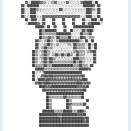
    ▓▓░░██████▓▓▒▒░░░░▒▒▓▓░░░░░░▓▓░░░░░░░░▓▓██████░░██  

  ██░░████████░░░░░░░░░░░░░░░░░░░░░░░░░░░░░░████████░░██

  ██░░░░████▒▒░░░░░░░░░░░░░░██░░░░░░░░░░░░░░░░████▒▒░░██

  ██░░░░████░░░░░░░░░░░░░░░░░░░░░░░░░░░░░░░░░░████░░░░██

  ██░░░░████░░░░▓▓▓▓▓▓▓▓▓▓▓▓▓▓▓▓▓▓▓▓▓▓▓▓▓▓░░░░████░░░░██

    ██░░████░░░░██    ██    ██    ██    ██░░░░████░░██  

    ░░██████▓▓░░██    ██    ██    ██    ██░░▓▓██████░░  

          ██████░░██  ██    ██    ██████████████        

            ██▒▒████████    ██  ██░░░░░░██▒▒████        

            ██▒▒▒▒▒▒▒▒▒▒██████████░░░░░░██▒▒▒▒██        

            ██▒▒▒▒▓▓▒▒░░██▒▒▒▒▒▒██░░░░░░██▓▓░░▒▒▒▒      

          ██▒▒░░▒▒██▒▒░░▒▒██████████████▒▒░░██░░██      

          ██░░░░▒▒██▒▒░░▒▒░░░░░░▒▒░░██▒▒▒▒▒▒░░██░░██    

          ██░░▒▒██▒▒▒▒░░░░░░░░░░░░░░██▒▒▒▒▒▒░░██░░██    

        ██▒▒░░▒▒██▒▒░░░░░░░░░░░░░░░░▒▒▓▓▒▒▒▒░░▒▒▓▓██    

        ██▒▒░░▒▒██▒▒░░▒▒██▒▒██▒▒██▒▒░░██▒▒▒▒░░░░░░██    

        ██▒▒░░▒▒██▒▒██▒▒░░░░░░░░░░░░████▒▒▒▒░░░░░░██    

        ██▒▒░░▒▒██▒▒██▒▒▒▒▒▒▒▒▒▒▒▒▒▒██▒▒██▒▒░░░░░░██    

        ██▒▒▒▒▒▒██▒▒▒▒██████████████▒▒▒▒██▒▒▒▒░░██      

          ██████▒▒▒▒▒▒▒▒▒▒▒▒▒▒▒▒▒▒▒▒▒▒▒▒██████▓▓        

        ██░░░░░░██████████████████████████              

        ██░░░░▓▓██▓▓██▓▓▓▓▓▓▓▓▓▓▓▓▓▓▓▓▓▓▓▓██            

        ██░░████▓▓██▓▓▓▓▓▓▓▓▓▓▓▓▓▓▓▓▓▓▓▓▓▓████          

        ░░▓▓██▓▓████▓▓▓▓▓▓▓▓▓▓▓▓▓▓▓▓▓▓████▓▓▓▓▓▓        

            ████▓▓▓▓██████████████████▓▓▓▓▓▓██          

              ██▓▓▓▓▓▓▓▓▓▓▓▓▓▓▓▓▓▓▓▓▓▓▓▓▓▓██            

                ██████████████████████████              

                ██▒▒▒▒▒▒▒▒▒▒██▒▒▒▒▒▒▒▒▒▒██              

                ██▒▒        ██▒▒        ██              

                ██▒▒        ██▓▓▒▒▒▒▒▒▒▒██              

                ██▒▒        ██▒▒        ██              

              ████████▒▒▒▒▒▒██████▒▒▒▒████▒▒            

            ████████████▓▓▓▓██████████▓▓▓▓██            

            ██████████████▓▓██████████████▓▓██          

            ██████████████▓▓██████████████▓▓██          
