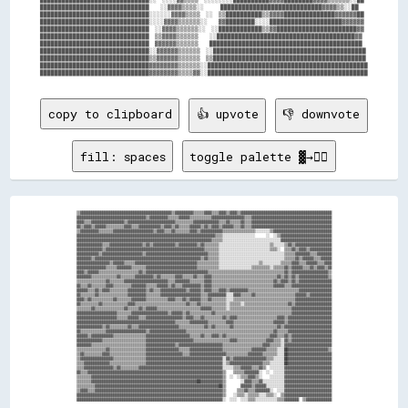
██████████████████████████████    ░░▓▓▓▓▒▒▒▒░░      ████████████████████████████▓▓▓▓▒▒░░██

██████████████████████████████░░░░░░▓▓▓▓▒▒▒▒  ░░  ▒▒██████████▒▒▓▓▓▓██████████████▓▓▓▓▓▓██

██████████████████████████████░░░░▓▓▓▓▒▒▒▒▒▒░░    ▓▓████████░░░░████████████████████▓▓▓▓▓▓

██████████████████████████████  ░░▓▓▓▓▒▒▒▒▒▒░░  ░░████████████▒▒▓▓██████████████████████▓▓

██████████████████████████████  ▒▒▓▓▓▓▒▒▒▒▒▒    ░░██████████████████████████████████████▓▓

██████████████████████████████  ▓▓▓▓▓▓▒▒▒▒▒▒    ██████████████████████████████████████████

██████████████████████████████░░▓▓▓▓▓▓▒▒▒▒▒▒  ░░██████████████████████████████████████████

██████████████████████████████▒▒▓▓▓▓▓▓▒▒▒▒▒▒  ▒▒██████████████████████████████████████████

██████████████████████████████▓▓▓▓▓▓▓▓▒▒▒▒▒▒░░████████████████████████████████████████████

copy to clipboard
👍 upvote
👎 downvote
fill: spaces
toggle palette ▓→✊🏽
▒▒▓▓▓▓▓▓▓▓▓▓▓▓▓▓▓▓▓▓▓▓▓▓▓▓▓▓▓▓▓▓▓▓▓▓▓▓▓▓▓▓▓▓▓▓▓▓▓▓▓▓▒▒▓▓▓▓▓▓▓▓▓▓▒▒▒▒▒▒▓▓▓▓▒▒▒▒▓▓▓▓▒▒▓▓▓▓▒▒▓▓▓▓▓▓▓▓▓▓▓▓▓▓▓▓▓▓▓▓▓▓▓▓▓▓▓▓▓▓▓▓▓▓▓▓▓▓▓▓▓▓▓▓▓▓▓▓▓▓

▓▓▓▓▓▓▓▓▓▓▓▓▓▓▓▓▓▓▓▓▓▓▓▓▓▓▓▓▓▓▓▓▓▓▓▓▓▓▒▒▓▓▓▓▓▓▓▓▓▓▒▒▒▒▒▒▓▓▓▓▓▓▒▒▒▒▒▒▒▒▒▒▒▒▓▓▓▓▓▓▓▓▓▓▓▓▓▓▓▓▓▓▒▒▒▒▓▓▓▓▓▓▓▓▓▓▓▓▓▓▓▓▓▓▓▓▓▓▓▓▓▓▓▓▓▓▓▓▓▓▓▓▓▓▓▓▓▓▓▓

▓▓▓▓▒▒▒▒▓▓▓▓▓▓▓▓▓▓▓▓▓▓▓▓▓▓▒▒▓▓▓▓▓▓▓▓▓▓▓▓▓▓▓▓▓▓▓▓▓▓▓▓▓▓▒▒▒▒▒▒▒▒▒▒▓▓▓▓▓▓▓▓▓▓▓▓▓▓▒▒▒▒▓▓▒▒▒▒▒▒▓▓▒▒▒▒▓▓▓▓▓▓▓▓▓▓▓▓▓▓▓▓▓▓▓▓▓▓▓▓▓▓▓▓▓▓▓▓▓▓▓▓▓▓▓▓▓▓▓▓

▓▓▒▒▓▓▓▓▒▒▓▓▓▓▓▓▒▒▒▒▒▒▒▒▒▒▓▓▓▓▒▒▒▒▓▓▓▓▓▓▓▓▓▓▓▓▒▒▓▓▓▓▒▒▓▓▒▒▒▒▒▒▓▓▓▓▓▓▒▒▓▓▒▒▓▓▓▓▒▒▓▓▓▓▓▓▒▒▒▒▓▓▒▒▒▒▓▓▓▓▓▓▓▓▓▓▓▓▓▓▓▓▓▓▓▓▓▓▓▓▓▓▓▓▓▓▓▓▓▓▓▓▓▓▓▓▓▓▓▓

▒▒▓▓▓▓▓▓▓▓▓▓▒▒▒▒▒▒▒▒▓▓▓▓▓▓▓▓▓▓▓▓▓▓▓▓▓▓▓▓▓▓▒▒▓▓▓▓▒▒▒▒▓▓▒▒▒▒▒▒▒▒▓▓▓▓▒▒▓▓▓▓▓▓▓▓▓▓▓▓▒▒▒▒▒▒▒▒▒▒▒▒▒▒▒▒▒▒░░░░░░░░▒▒▓▓▓▓▓▓▓▓▓▓▓▓▓▓▓▓▓▓▓▓▓▓▓▓▓▓▓▓▓▓▓▓

▓▓▓▓▓▓▓▓▓▓▓▓▓▓▓▓▓▓▓▓▓▓▓▓▓▓▓▓▓▓▓▓▓▓▓▓▓▓▓▓▓▓▓▓▓▓▓▓▓▓▓▓▓▓▓▓▓▓▓▓▓▓▓▓▓▓▓▓▓▓▓▓▓▓▓▓▒▒▒▒░░░░░░░░░░░░░░░░░░      ░░  ░░▒▒▓▓▓▓▓▓▓▓▓▓▓▓▓▓▓▓▓▓▓▓▓▓▓▓▓▓▓▓

▓▓▓▓▓▓▓▓▓▓▓▓▓▓▓▓▓▓▓▓▓▓▓▓▓▓▓▓▓▓▓▓▓▓▓▓▓▓▓▓▓▓▓▓▓▓▓▓▓▓▓▓▓▓▓▓▓▓▓▓▓▓▓▓▓▓▓▓▓▓▓▓▓▓▒▒▒▒▒▒░░░░░░░░░░░░░░░░░░░░░░░░░░░░░░░░▓▓▓▓▓▓▓▓▓▓▓▓▓▓▓▓▓▓▓▓▓▓▓▓▓▓▓▓

▓▓▓▓▓▓▓▓▓▓▓▓▓▓▒▒▒▒▓▓▓▓▓▓▓▓▓▓▓▓▓▓▓▓▓▓▒▒▓▓▒▒▓▓▓▓▓▓▓▓▓▓▓▓▒▒▓▓▓▓▓▓▓▓▓▓▒▒▓▓▒▒▒▒▒▒▒▒░░░░░░░░░░░░░░░░░░░░░░░░░░░░▒▒░░░░░░▒▒▓▓▒▒▓▓▓▓▓▓▓▓▓▓▓▓▓▓▓▓▓▓▓▓

▓▓▓▓▓▓▓▓▓▓▓▓▓▓▒▒▓▓▓▓▓▓▓▓▓▓▓▓▓▓▓▓▓▓▓▓▓▓▓▓▓▓▓▓▓▓▓▓▓▓▓▓▓▓▓▓▓▓▓▓▓▓▓▓▓▓▓▓▓▓▒▒▒▒▒▒▒▒░░░░░░░░░░░░░░░░░░░░░░░░░░░░▒▒▒▒░░  ▒▒▒▒▓▓▒▒▓▓▓▓▒▒▓▓▓▓▓▓▓▓▓▓▓▓

▓▓▓▓▓▓▓▓▓▓▓▓▒▒▓▓▓▓▓▓▓▓▓▓▓▓▓▓▓▓▓▓▓▓▓▓▒▒▓▓▓▓▓▓▓▓▓▓▓▓▓▓▓▓▓▓▓▓▓▓▓▓▓▓▓▓▓▓▓▓▓▓▒▒▒▒▒▒░░░░░░░░░░░░░░░░░░░░░░░░░░░░░░░░░░░░▒▒▒▒▒▒▓▓▓▓▓▓▓▓▒▒▒▒▓▓▓▓▓▓▓▓

▓▓▓▓▓▓▓▓▒▒▓▓▓▓▓▓▓▓▓▓▓▓▓▓▓▓▓▓▓▓▓▓▓▓▓▓▓▓▓▓▓▓▓▓▓▓▓▓▓▓▓▓▓▓▓▓▓▓▓▓▓▓▓▓▓▓▓▓▒▒▓▓▒▒▒▒▒▒░░░░░░░░░░░░░░░░░░░░░░░░░░░░░░░░░░░░▒▒▒▒▒▒▓▓▒▒▓▓▓▓▓▓▒▒▒▒▓▓▓▓▓▓

▓▓▓▓▓▓▓▓▓▓▓▓▓▓▓▓▓▓▒▒▓▓▓▓▓▓▒▒▒▒▒▒▓▓▓▓▓▓▓▓▓▓▓▓▓▓▓▓▓▓▓▓▓▓▓▓▓▓▓▓▓▓▓▓▓▓▒▒▒▒▒▒▒▒▒▒▒▒░░░░░░░░░░░░░░░░░░░░░░▒▒░░░░░░░░░░▒▒▒▒▒▒▓▓▓▓▒▒▒▒▓▓▓▓▓▓▒▒▒▒▓▓▓▓

▓▓▓▓▓▓▓▓▓▓▓▓▓▓▓▓▒▒▒▒▒▒▓▓▓▓▓▓▓▓▒▒▒▒▒▒▒▒▓▓▓▓▓▓▓▓▓▓▓▓▓▓▓▓▓▓▓▓▓▓▓▓▓▓▓▓▒▒▒▒▒▒▒▒▒▒▒▒░░░░░░░░░░░░░░░░░░▒▒▒▒▒▒▒▒▒▒░░▒▒▒▒▒▒▓▓▒▒▓▓▓▓▓▓▒▒▒▒▓▓▒▒▓▓▓▓▒▒▓▓

▓▓▓▓▒▒▓▓▓▓▓▓▒▒▒▒▒▒▒▒▒▒▒▒▒▒▒▒▒▒▒▒▒▒▓▓▒▒▓▓▓▓▓▓▓▓▓▓▓▓▓▓▓▓▓▓▓▓▓▓▓▓▓▓▓▓▓▓▓▓▓▓▒▒▒▒▒▒▒▒▒▒▒▒▒▒▒▒▒▒▒▒▒▒▒▒▒▒▒▒▒▒▒▒▒▒▒▒▒▒▒▒▒▒▓▓▒▒▓▓▓▓▓▓▓▓▓▓▓▓▓▓▓▓▓▓▓▓▒▒

▓▓▓▓▓▓▓▓▒▒▒▒▒▒▒▒▒▒▒▒▒▒▓▓▒▒▒▒▒▒▒▒▓▓▓▓▓▓▓▓▓▓▒▒▓▓▒▒▒▒▒▒▒▒▓▓▓▓▒▒▒▒▒▒▓▓▒▒▒▒▓▓▓▓▒▒▒▒▒▒▒▒▒▒▒▒▒▒▒▒▒▒▒▒▒▒▒▒▒▒▒▒▒▒▒▒▒▒▒▒▓▓▒▒▓▓▒▒▓▓▒▒▓▓▓▓▓▓▓▓▓▓▓▓▓▓▓▓▒▒

▒▒▒▒▒▒▒▒▒▒▒▒▒▒▒▒▓▓▒▒▒▒▒▒▒▒▓▓▓▓▓▓▓▓▓▓▓▓▓▓▓▓▓▓▓▓▓▓▓▓▒▒▒▒▓▓▓▓▓▓▓▓▒▒▒▒▒▒▒▒▓▓▓▓▒▒▒▒▒▒▒▒▒▒▒▒▒▒▒▒▒▒▒▒▒▒▒▒▒▒▒▒▒▒▒▒▒▒▓▓▒▒▓▓▓▓▒▒▓▓▒▒▓▓▓▓▓▓▓▓▓▓▓▓▓▓▓▓▓▓

▓▓▒▒▒▒▓▓▒▒▒▒▒▒▒▒▓▓▓▓▒▒▒▒▒▒▒▒▒▒▓▓▓▓▓▓▓▓▒▒▒▒▒▒▓▓▓▓▓▓▒▒▓▓▒▒▒▒▓▓▓▓▓▓▓▓▓▓▒▒▓▓▓▓▒▒▒▒▒▒▒▒▒▒▒▒▒▒▒▒▒▒▒▒▒▒▒▒▒▒▒▒▒▒▒▒▒▒▓▓▓▓▓▓▒▒▒▒▓▓▓▓▓▓▓▓▓▓▓▓▓▓▓▓▓▓▓▓▓▓

▓▓▓▓▓▓▒▒▒▒▓▓▒▒▓▓▓▓▒▒▒▒▒▒▒▒▒▒▓▓▓▓▓▓▓▓▓▓▒▒▓▓▒▒▒▒▓▓▓▓▓▓▓▓▓▓▓▓▓▓▒▒▓▓▓▓▓▓▒▒▓▓▓▓▒▒▒▒▓▓▓▓▒▒▓▓▓▓▓▓▓▓▓▓▒▒▒▒▒▒▒▒▒▒▒▒▒▒▒▒▒▒▒▒▒▒▒▒▒▒▒▒▓▓▓▓▓▓▓▓▓▓▓▓▓▓▓▓▓▓

▓▓▒▒▒▒▒▒▒▒▓▓▒▒▒▒▒▒▒▒▒▒▒▒▒▒▒▒▓▓▓▓▓▓▓▓▓▓▒▒▒▒▒▒▒▒▓▓▓▓▓▓▓▓▓▓▓▓▓▓▓▓▓▓▓▓▓▓▒▒▒▒▓▓▓▓▓▓▓▓▓▓░░░░▓▓▓▓▒▒▒▒▒▒▓▓▒▒▒▒▒▒▒▒▒▒▒▒▒▒▒▒▒▒▒▒▒▒▓▓▓▓▓▓▒▒▓▓▓▓▓▓▓▓▓▓▓▓

▓▓▓▓▒▒▓▓▒▒▒▒▒▒▒▒▒▒▒▒▓▓▒▒▒▒▒▒▒▒▓▓▓▓▓▓▓▓▒▒▒▒▒▒▒▒▒▒▒▒▓▓▓▓▒▒▒▒▓▓▒▒▓▓▓▓▓▓▒▒▒▒▓▓▒▒▒▒▒▒▒▒░░░░▒▒▒▒▒▒▒▒▒▒▒▒▒▒▒▒▒▒▒▒▒▒▒▒▒▒▒▒▒▒▒▒▒▒▓▓▓▓▓▓▓▓▓▓▓▓▓▓▓▓▓▓▓▓

▓▓▒▒▒▒▒▒▒▒▒▒▓▓▒▒▒▒▒▒▒▒▒▒▒▒▒▒▓▓▓▓▒▒▒▒▒▒▒▒▒▒▒▒▒▒▒▒▒▒▒▒▒▒▒▒▒▒▒▒▓▓▒▒▒▒▓▓▒▒▒▒▒▒▒▒▒▒▒▒▒▒░░▒▒▒▒▒▒░░▒▒▒▒▒▒▒▒▒▒▒▒▒▒▒▒▒▒▒▒▒▒▒▒▓▓▒▒▓▓▓▓▓▓▓▓▓▓▓▓▓▓▓▓▓▓▓▓

▒▒▒▒▒▒▒▒▓▓▒▒▒▒▒▒▒▒▒▒▒▒▒▒▒▒▓▓▒▒▒▒▒▒▓▓▒▒▓▓▓▓▓▓▒▒▒▒▒▒▒▒▒▒▒▒▒▒▒▒▒▒▒▒▒▒▒▒▓▓▓▓▓▓▒▒▒▒▒▒▒▒░░▒▒▒▒▒▒▒▒▒▒▒▒▒▒▒▒▒▒▒▒▒▒▒▒▒▒▒▒▒▒▒▒▒▒▓▓▓▓▓▓▓▓▓▓▓▓▓▓▓▓▓▓▓▓▓▓

▓▓▓▓▓▓▓▓▓▓▓▓▓▓▓▓▓▓▓▓▓▓▒▒▒▒▒▒▒▒▓▓▓▓▓▓▓▓▓▓▓▓▓▓▓▓▓▓▓▓▒▒▓▓▓▓▓▓▒▒▓▓▒▒▒▒▒▒▒▒▒▒▒▒▓▓▒▒▒▒▒▒▒▒▒▒▒▒▒▒▒▒▒▒▒▒▒▒▒▒▒▒▒▒▒▒▒▒▒▒▒▒▒▒▒▒▒▒▓▓▓▓▓▓▓▓▓▓▓▓▓▓▓▓▓▓▓▓▓▓

▓▓▓▓▓▓▓▓▓▓▓▓▓▓▓▓▓▓▓▓▓▓▒▒▒▒▒▒▓▓▓▓▓▓▒▒▒▒▓▓▓▓▓▓▓▓▓▓▓▓▓▓▓▓▓▓▓▓▒▒▓▓▓▓▒▒▒▒▓▓▒▒▒▒▒▒▒▒▒▒▓▓▒▒▓▓▓▓▒▒▒▒▒▒▒▒▒▒▒▒▒▒▒▒▒▒▒▒▒▒▓▓▓▓▒▒▓▓▓▓▓▓▓▓▓▓▓▓▓▓▓▓▓▓▓▓▓▓▓▓

▓▓▓▓▓▓▓▓▓▓▓▓▓▓▓▓▓▓▓▓▓▓▓▓▓▓▓▓▓▓▓▓▓▓▓▓▓▓▓▓▓▓▓▓▓▓▓▓▓▓▓▓▓▓▒▒▒▒▒▒▒▒▓▓▓▓▓▓▓▓▓▓▒▒▒▒▒▒▒▒▒▒▓▓▓▓▒▒▒▒▒▒▒▒▒▒▒▒▒▒▒▒▒▒▒▒▒▒▓▓▓▓▓▓▒▒▓▓▓▓▓▓▓▓▓▓▓▓▓▓▓▓▓▓▓▓▓▓▓▓

▓▓▓▓▓▓▓▓▓▓▓▓▓▓▒▒▓▓▒▒▒▒▒▒▒▒▒▒▓▓▒▒▒▒▓▓▓▓▓▓▓▓▓▓▓▓▓▓▓▓▓▓▓▓▓▓▒▒▒▒▒▒▒▒▒▒▒▒▒▒▓▓▒▒▓▓▒▒▒▒▒▒▒▒▓▓▒▒▒▒▒▒▒▒▒▒▒▒▒▒▒▒▒▒▒▒▒▒▒▒▓▓▒▒▓▓▓▓▓▓▓▓▓▓▓▓▓▓▓▓▓▓▓▓▓▓▓▓▓▓

▓▓▒▒▒▒▒▒▒▒▒▒▒▒▒▒▓▓▓▓▓▓▓▓▓▓▓▓▓▓▓▓▓▓▓▓▓▓▒▒▓▓▓▓▓▓▓▓▓▓▓▓▓▓▓▓▓▓▓▓▒▒▒▒▒▒▒▒▒▒▒▒▒▒▒▒▒▒▒▒▒▒▒▒▒▒▒▒▒▒▒▒▒▒▒▒▒▒▒▒▒▒▒▒▒▒▒▒▓▓▒▒▒▒▒▒▓▓▓▓▓▓▓▓▓▓▓▓▓▓▓▓▓▓▓▓▓▓▓▓

▓▓▓▓▓▓▒▒▓▓▓▓▓▓▓▓▓▓▓▓▒▒▒▒▒▒▒▒▒▒▒▒▒▒▒▒▒▒▓▓▓▓▓▓▓▓▓▓▓▓▓▓▓▓▓▓▓▓▓▓▓▓▒▒▒▒▒▒▓▓▒▒▒▒▓▓▓▓▒▒▓▓▒▒▒▒▒▒▒▒▒▒▒▒▒▒▒▒▒▒▒▒▒▒▒▒▓▓▓▓▒▒▒▒▓▓▒▒▓▓▓▓▓▓▓▓▓▓▓▓▓▓▓▓▓▓▓▓▓▓

▓▓▓▓▓▓▓▓▓▓▓▓▓▓▒▒▒▒▒▒▒▒▒▒▒▒▒▒▒▒▒▒▒▒▒▒▒▒▓▓▓▓▓▓▓▓▓▓▓▓▓▓▓▓▓▓▓▓▓▓▓▓▓▓▒▒▒▒▒▒▒▒▒▒▒▒▒▒▒▒▒▒▒▒▓▓▓▓▒▒▒▒▒▒▒▒▒▒▒▒▒▒▒▒▓▓▓▓▒▒▒▒░░▓▓▒▒▓▓▓▓▓▓▓▓▓▓▓▓▓▓▓▓▓▓▓▓▓▓

▓▓▓▓▓▓▓▓▒▒▒▒▒▒▒▒▒▒▒▒▒▒▒▒▒▒▒▒▒▒▒▒▒▒▒▒▒▒▓▓▓▓▓▓▓▓▓▓▓▓▓▓▓▓▒▒▓▓▓▓▓▓▓▓▓▓▓▓▓▓▓▓▓▓▓▓▓▓▓▓▒▒▒▒▒▒▒▒▒▒▒▒▒▒▒▒▒▒▒▒▒▒▓▓▓▓▒▒▒▒▒▒░░▓▓▓▓▓▓▓▓▓▓▓▓▓▓▓▓▓▓▓▓▓▓▓▓▓▓

▒▒▒▒▒▒▒▒▒▒▒▒▒▒▒▒▓▓▒▒▒▒▒▒▒▒▒▒▒▒▒▒▒▒▒▒▒▒▓▓▓▓▓▓▓▓▓▓▓▓▓▓▓▓▓▓▒▒▒▒▒▒▓▓▓▓▓▓▓▓▓▓▓▓▓▓▓▓▓▓▒▒▒▒▒▒▒▒▒▒▒▒▒▒▒▒▓▓▓▓▓▓▓▓▒▒▒▒▒▒░░░░██▓▓▓▓▓▓▓▓▓▓▓▓▓▓▓▓▓▓▓▓▓▓▒▒

▒▒▓▓▒▒▒▒▒▒▒▒▒▒▓▓▓▓▒▒▒▒▒▒▒▒▒▒▒▒▒▒▒▒▒▒▒▒▓▓▓▓▓▓▓▓▓▓▓▓▓▓▓▓▓▓▓▓▒▒▒▒▓▓▓▓▓▓▓▓▓▓▓▓▓▓▓▓▓▓▓▓▒▒▒▒▒▒▒▒▒▒▒▒▓▓▓▓▓▓▓▓▒▒▒▒▒▒▒▒░░░░██▓▓▓▓▓▓▓▓▓▓▓▓▓▓▓▓▓▓▓▓▓▓▓▓

▒▒▓▓▓▓▓▓▓▓▓▓▓▓▓▓▓▓▓▓▒▒▒▒▒▒▒▒▒▒▒▒▒▒▒▒▒▒▓▓▓▓▓▓▓▓▓▓▓▓▓▓▓▓▓▓▓▓▓▓▓▓▓▓▓▓▓▓▓▓▓▓▓▓▓▓▓▓▓▓░░▓▓▒▒▓▓▓▓▓▓▓▓▓▓▓▓▓▓▓▓▓▓▒▒▒▒░░░░░░██▓▓▓▓▓▓▓▓▓▓▓▓▓▓▓▓▓▓▓▓▓▓▓▓

▒▒▒▒▓▓▓▓▓▓▓▓▓▓▓▓▓▓▒▒▒▒▒▒▒▒▒▒▒▒▒▒▒▒▒▒▒▒▓▓▓▓▓▓▓▓▓▓▓▓▓▓▓▓▓▓▓▓▓▓▓▓▓▓▓▓▓▓▓▓▓▓▓▓▓▓▓▓▓▓░░▒▒▓▓▓▓▓▓▓▓▓▓▓▓▓▓▓▓▓▓▒▒▒▒░░░░░░░░██▓▓▓▓▓▓▓▓▓▓▓▓▓▓▓▓▓▓▓▓▓▓▓▓

▒▒▒▒▓▓▓▓▓▓▓▓▓▓▓▓▓▓▓▓▒▒▓▓▒▒▒▒▒▒▒▒▒▒▓▓▓▓▓▓▓▓▓▓▓▓▓▓▓▓▓▓▓▓▓▓▓▓▓▓▓▓▓▓▓▓▓▓▓▓▓▓▓▓▓▓▓▓▓▓░░░░░░▒▒▒▒▓▓▓▓▓▓▒▒▒▒▓▓▒▒  ░░░░░░░░▓▓▓▓▓▓▓▓▓▓▓▓▓▓▓▓▓▓▓▓▓▓▓▓▓▓

▓▓▒▒▒▒▓▓▓▓▓▓▓▓▓▓▓▓▓▓▓▓▓▓▓▓▓▓▓▓▓▓▓▓▓▓▓▓▓▓▓▓▓▓▓▓▓▓▓▓▓▓▓▓▓▓▓▓▓▓▓▓▓▓▓▓▓▓▓▓▓▓▓▓▓▓▓▓▓▓▒▒    ▒▒▒▒▒▒▓▓▓▓▓▓▓▓░░  ░░  ░░░░░░▓▓▓▓▓▓▓▓▓▓▓▓▓▓▓▓▓▓▓▓▓▓▓▓▓▓

▒▒▒▒▒▒▒▒▓▓▓▓▓▓▓▓▓▓▓▓▓▓▓▓▓▓▓▓▓▓▓▓▓▓▓▓▓▓▓▓▓▓▓▓▓▓▓▓▓▓▓▓▓▓▓▓▓▓▓▓▓▓▓▓▓▓▓▓▓▓▓▓▓▓▓▓▓▓▓▓▒▒  ░░  ░░▒▒▒▒▓▓▓▓▒▒░░    ░░░░░░░░▓▓▓▓▓▓▓▓▓▓▓▓▓▓▓▓▓▓▓▓▓▓▓▓▓▓

▒▒▒▒▒▒▒▒▓▓▓▓▓▓▓▓▓▓▓▓▓▓▓▓▓▓▓▓▓▓▓▓▓▓▓▓▓▓▓▓▓▓▓▓▓▓▓▓▓▓▓▓▓▓▓▓▓▓▓▓▓▓▓▓▓▓██▓▓▓▓▓▓▓▓▓▓▓▓▒▒        ░░▓▓▓▓▒▒▒▒▓▓░░░░░░░░░░░░▓▓▓▓▓▓▓▓▓▓▓▓▓▓▓▓▓▓▓▓▓▓▓▓▓▓

▒▒▒▒▒▒▒▒▒▒▓▓▓▓▓▓▓▓▓▓▓▓▓▓▓▓▓▓▓▓▓▓▓▓▓▓▓▓▓▓▓▓▓▓▓▓▓▓▓▓▓▓▓▓▓▓▓▓▓▓▓▓▓▓▓▓▓▓▓▓▓▓▓▓▓▓▓▓██▒▒        ▓▓▓▓▓▓▒▒▓▓▓▓▓▓░░░░░░░░░░▓▓▓▓▓▓▓▓▓▓▓▓▓▓▓▓▓▓▓▓▓▓▓▓▓▓

▒▒▓▓▓▓▒▒▒▒▓▓▓▓▓▓▓▓▓▓▓▓▓▓▓▓▓▓▓▓▓▓▓▓▓▓▓▓▓▓▓▓▓▓▓▓▓▓▓▓▓▓▓▓▓▓▓▓▓▓▓▓▓▓▓▓▓▓▓▓▓▓▓▓▓▓▓▓▓▓▒▒      ▒▒▒▒▓▓▒▒▒▒▓▓▓▓▓▓▓▓░░  ░░░░▓▓▓▓▓▓▓▓▓▓▓▓▓▓▓▓▓▓▓▓▓▓▓▓▓▓

▓▓▓▓▓▓▓▓▓▓▓▓▓▓▓▓▓▓▓▓▓▓▓▓▓▓▓▓▓▓▓▓▓▓▓▓▓▓▓▓▓▓▓▓▓▓▓▓▓▓▓▓▓▓▓▓▓▓▓▓▓▓▓▓▓▓▓▓▓▓▓▓▓▓▓▓▓▓▓▓▒▒    ░░▒▒▒▒░░▒▒▒▒▒▒░░░░▒▒▒▒░░  ▒▒▓▓▓▓▓▓▓▓▓▓▓▓▓▓▓▓▓▓▓▓▓▓▓▓▓▓
