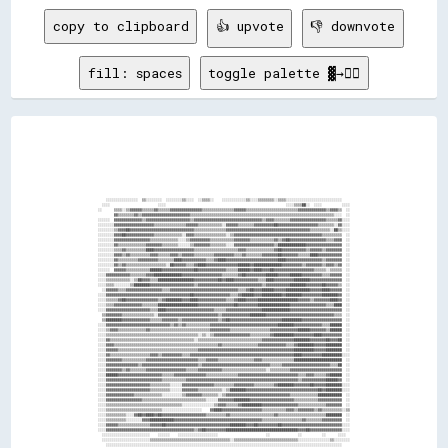
copy to clipboard
👍 upvote
👎 downvote
fill: spaces
toggle palette ▓→✊🏽
                                                                                                                                                      
                                                                                                                                                      
                                                                                                                                                      
                                                                                                                                                      
                                                                                                                                                      
                                                                                                                                                      
                                                                                                                                                      
                                                                                                                                                      
                                                                                                                                                      
                                                                                                                                                      
                                                                                                                                                      
                                                                                                                                                      
                                                                                                                                                      
                ░░░░░░░░░░░░░░░░  ▒▒░░░░░░░░  ░░░░░░░░▒▒░░░░  ░░▒▒▒▒░░    ░░░░░░░░░░░░▒▒░░░░▒▒▒▒▒▒▒▒░░▒▒▒▒░░░░░░░░░░░░░░░░░░░░░░░░░░░░                
              ░░░░                        ░░░░                                                            ░░░░▒▒▒▒██░░  ░░░░          ░░░░            
            ░░      ▒▒▒▒░░▒▒▓▓▓▓▓▓▒▒▒▒▒▒▓▓▒▒▒▒▒▒▓▓▓▓▓▓▓▓▓▓▓▓▓▓▓▓▒▒▒▒▒▒▒▒▒▒▒▒▒▒▒▒▓▓▓▓▓▓▒▒▒▒▒▒▒▒▒▒▒▒▒▒▒▒▒▒▒▒▒▒▒▒▒▒▓▓▓▓▓▓▓▓▓▓▓▓▓▓▒▒▓▓▓▓▒▒  ░░            
                    ▓▓▒▒▒▒▒▒▒▒▓▓▒▒▓▓▓▓▓▓▓▓▓▓▓▓▓▓▓▓▓▓▓▓▓▓▓▓▒▒▒▒▒▒▒▒▒▒▒▒▒▒▒▒▒▒▒▒▒▒▒▒▒▒▒▒▒▒▒▒▒▒▒▒▒▒▒▒▒▒▒▒▒▒▒▒▒▒▒▒▒▒▒▒▒▒▒▒▒▒▒▒▒▒▒▒▒▒▒▒░░░░  ░░            
            ░░░░░░  ▓▓▓▓▓▓▓▓▓▓▓▓▓▓▒▒▓▓▓▓▓▓▓▓▓▓▓▓▓▓▓▓▓▓▓▓▓▓▒▒▓▓▓▓▓▓▓▓▓▓▓▓▓▓▓▓▓▓▓▓▓▓▓▓▓▓▓▓▓▓▓▓▓▓▒▒▓▓▓▓▒▒▒▒▒▒▒▒▓▓▓▓▓▓▓▓▓▓▓▓▓▓▓▓▓▓▒▒▒▒▒▒▓▓░░░░            
            ░░░░░░░░▓▓▓▓▓▓▓▓▓▓▓▓▓▓▓▓▓▓▓▓▒▒▒▒▒▒▒▒▒▒▒▒▒▒▒▒▓▓▓▓▓▓▒▒▒▒▒▒▒▒▒▒▒▒░░▓▓▓▓▓▓▒▒▒▒▒▒▒▒▓▓▓▓▓▓▓▓▓▓██▓▓▓▓▓▓▓▓▓▓▓▓▓▓▓▓▓▓▓▓▒▒▒▒▒▒▒▒░░▓▓░░░░            
            ░░░░░░░░▒▒▓▓▓▓██▓▓▓▓▓▓▓▓▓▓▓▓▓▓▓▓▓▓▓▓▓▓▓▓▓▓▓▓▓▓▓▓▒▒▒▒▒▒▒▒▒▒▒▒▒▒▒▒▓▓▓▓▓▓▓▓▓▓▓▓▓▓▓▓▓▓▓▓▓▓▓▓▓▓▓▓▓▓▓▓▓▓▓▓▓▓▓▓▓▓▒▒▒▒▒▒▒▒▒▒░░██▒▒░░░░            
            ░░░░░░░░▓▓▓▓██▓▓▓▓▓▓▓▓▓▓▓▓▓▓▒▒▒▒▒▒▒▒▒▒▒▒▒▒░░▓▓▓▓▒▒▒▒▒▒▒▒▒▒▒▒▒▒▒▒░░▒▒▓▓▓▓▓▓▓▓▓▓▓▓▓▓▓▓▓▓▓▓▓▓▓▓▓▓▓▓▓▓▓▓▓▓▓▓▓▓▓▓▓▓▓▓▒▒▒▒▒▒▒▒▒▒  ░░            
            ░░░░░░░░▓▓▓▓▓▓▓▓▓▓▓▓▓▓▓▓▓▓▒▒▒▒▒▒▒▒▒▒▒▒▒▒░░░░▒▒▓▓▓▓▓▓▓▓▓▓▒▒▒▒▒▒▒▒▒▒▒▒▓▓▓▓▓▓▓▓▒▒▒▒▒▒▒▒▒▒▒▒▓▓▒▒▓▓██▓▓▓▓▓▓▓▓▓▓▓▓▓▓▓▓▓▓▒▒▒▒▓▓▓▓  ░░            
            ░░░░░░░░▓▓▒▒▒▒▒▒▒▒▒▒▒▒▒▒▓▓▓▓▓▓▓▓▒▒▒▒▒▒▒▒░░░░░░▒▒▓▓▓▓▓▓▓▓▒▒▒▒▒▒▒▒░░░░▓▓▓▓▓▓▓▓▓▓▓▓▓▓▓▓▓▓▓▓▒▒██████████████▓▓▓▓▓▓▓▓▓▓▓▓▓▓▓▓▓▓  ░░            
            ░░░░░░░░▒▒▒▒▓▓▒▒▒▒▒▒▒▒▒▒████▓▓▓▓▓▓▓▓▓▓▓▓▓▓▓▓▓▓▓▓▒▒▒▒▒▒▒▒▒▒▒▒▒▒▒▒▒▒▒▒▒▒▓▓▓▓▒▒▒▒▒▒▒▒▒▒▒▒▒▒▓▓██▓▓▓▓▓▓▓▓▓▓▓▓▒▒▓▓▓▓▓▓▒▒▓▓▓▓▓▓▓▓  ░░            
            ░░░░░░░░▓▓▓▓▒▒▓▓▒▒▒▒▒▒▒▒▒▒▓▓▓▓▒▒▒▒▒▒▓▓▓▓▒▒▓▓▓▓▓▓▒▒▒▒▒▒▒▒▒▒▓▓▓▓▓▓▓▓▓▓▒▒▒▒▓▓▒▒▒▒▒▒▒▒▓▓▓▓▓▓▓▓██▓▓▓▓▓▓▓▓▒▒▒▒▒▒████▓▓▓▓▓▓▓▓▓▓▓▓  ░░            
            ░░░░░░░░▓▓▒▒▒▒▒▒▒▒▒▒▓▓▓▓▓▓▓▓▓▓▒▒▒▒▒▒▒▒████▓▓▓▓▓▓▓▓▓▓▓▓▒▒▒▒▓▓████▓▓▓▓▓▓▓▓▓▓▓▓▓▓▓▓▓▓▓▓▓▓▓▓▓▓████▓▓▓▓▓▓▓▓▓▓▓▓▓▓▓▓▓▓▒▒▓▓▓▓▓▓▓▓  ░░            
            ░░░░░░░░▓▓▒▒▓▓▒▒▒▒▒▒▒▒▒▒▒▒▒▒▒▒▒▒▒▒░░██▓▓▓▓▓▓▒▒▒▒▓▓████▓▓▓▓▓▓▓▓▓▓▓▓▓▓▓▓██████▓▓██████████████▓▓▓▓▓▓▓▓▓▓▒▒▓▓▓▓▓▓▓▓▒▒▓▓▓▓▒▒▓▓  ░░            
            ░░░░░░  ▓▓▓▓▓▓▒▒▒▒▒▒▒▒▒▒▒▒██████▓▓▓▓▓▓▓▓▓▓▓▓▓▓▓▓██▓▓▓▓▓▓▓▓▓▓▓▓▓▓▒▒▒▒▒▒██████▓▓████▓▓▓▓██▓▓▓▓▓▓▓▓▓▓▓▓▓▓▓▓▓▓▓▓▒▒▒▒▒▒░░▒▒▒▒▒▒  ░░            
            ░░░░▓▓▓▓▓▓▓▓▓▓▓▓▒▒▒▒▒▒▒▒▓▓▓▓██████████████▓▓▓▓▓▓▓▓▓▓▓▓▓▓▓▓▓▓▓▓▒▒▒▒▒▒▒▒▓▓██▓▓▓▓▓▓▓▓▓▓██████▓▓▓▓▓▓██████▓▓▓▓▓▓▓▓▓▓▒▒▒▒▓▓▓▓▓▓  ░░            
            ░░░░▒▒▒▒▒▒▒▒▒▒▒▒░░▒▒██▓▓▓▓▒▒▒▒██████████████████▓▓▓▓▓▓▓▓▓▓▓▓██▓▓████▓▓▓▓▓▓▓▓▓▓▓▓▒▒▒▒████▓▓▓▓▓▓▓▓▓▓████████▓▓▓▓▓▓▓▓▓▓▓▓▓▓▓▓  ░░            
            ░░░░▒▒▒▒░░░░░░░░▒▒████████▓▓▓▓▓▓▓▓▓▓▓▓▓▓▓▓▓▓▓▓▓▓▒▒▓▓▓▓▓▓▓▓▓▓▓▓▓▓▓▓▓▓▓▓▓▓▓▓▓▓▓▓▓▓▓▓▒▒▓▓▓▓▓▓▓▓▓▓▓▓████████▓▓▓▓▓▓▓▓██▓▓▓▓▓▓▒▒  ░░            
              ░░▓▓▓▓▓▓▒▒▒▒▓▓▓▓▓▓▓▓▓▓▓▓▓▓▓▓▓▓▒▒▒▒▓▓▓▓▓▓▓▓▓▓▓▓▓▓▓▓▓▓▓▓▓▓▓▓▓▓▓▓▓▓▓▓▓▓▒▒▒▒▓▓██▓▓▓▓██████▓▓▓▓▓▓████████████▓▓▓▓▓▓████▓▓▓▓▓▓  ░░            
            ░░░░▓▓▓▓▓▓▓▓▓▓▓▓▓▓▓▓▓▓▓▓▓▓▓▓▓▓▓▓▓▓▓▓▓▓▓▓▓▓▓▓▓▓██▓▓▓▓▓▓▓▓▓▓▓▓▓▓▓▓▓▓▒▒▒▒▓▓██████▓▓▓▓██████████▓▓████████▓▓▓▓▓▓▓▓▓▓████████▓▓  ░░            
            ░░░░▒▒▒▒▒▒▓▓██▓▓▓▓▓▓▓▓▓▓▓▓▓▓▓▓▒▒▓▓████████▓▓▓▓████▓▓▓▓▓▓▓▓▓▓▓▓▓▓▒▒▒▒▓▓████▓▓▓▓▓▓████████████████████▓▓▓▓▓▓▒▒▓▓▓▓▓▓▓▓████▓▓  ░░            
            ░░░░▒▒▒▒▓▓▓▓▓▓▓▓▓▓▓▓▓▓▒▒▒▒▒▒▒▒████████████████████▓▓▓▓▓▓▓▓▓▓▓▓▓▓▓▓▓▓██▓▓▓▓▓▓▓▓▓▓████████████████▓▓▓▓▓▓▓▓▓▓▓▓▓▓▓▓▓▓▒▒▒▒████  ░░            
            ░░░░▓▓▓▓▓▓▓▓▓▓▓▓▓▓▓▓▓▓▓▓▓▓▒▒▒▒████▓▓▓▓▓▓▓▓▓▓▓▓▓▓▓▓▓▓▓▓▓▓▓▓▒▒▒▒▒▒▓▓▓▓▓▓▓▓▓▓▓▓▓▓▓▓▓▓██████████████▓▓▓▓▓▓▓▓▓▓▓▓▓▓▓▓▓▓▓▓▓▓▓▓▓▓  ░░            
              ▒▒▓▓▓▓▓▓▓▓▒▒▒▒▒▒▒▒▒▒▒▒▒▒▒▒░░▓▓▓▓▓▓▓▓▓▓▓▓▓▓▓▓▓▓▓▓▓▓▓▓▓▓▓▓▓▓▒▒▓▓▓▓▓▓▓▓▓▓▓▓▓▓████████▓▓▓▓▓▓▓▓▓▓▓▓▓▓▓▓▓▓▓▓▓▓▓▓▓▓▓▓▓▓▓▓▓▓▒▒▒▒  ░░            
              ▒▒████████▓▓▓▓▓▓▓▓▓▓▓▓▓▓▒▒▒▒▒▒▓▓▓▓▓▓▓▓▒▒▓▓▓▓▓▓▓▓▓▓▓▓▓▓▓▓▓▓▒▒▓▓██▓▓▓▓▓▓▓▓▓▓▓▓▓▓▓▓▓▓▓▓▓▓▓▓▓▓██████████▓▓▓▓▓▓▓▓▓▓▓▓▓▓▓▓▓▓▓▓  ░░            
            ░░░░▓▓▓▓▓▓▓▓▓▓▓▓▓▓▓▓▓▓▓▓▓▓▓▓▓▓▓▓▓▓▓▓▒▒▓▓▒▒▓▓▒▒▒▒▒▒▒▒▒▒▒▒▓▓▓▓▓▓▓▓▓▓▓▓▓▓▓▓▓▓▓▓▓▓▓▓▓▓▓▓▓▓▓▓▓▓████████▓▓▓▓▓▓▓▓▓▓▓▓▓▓▒▒▒▒██████  ░░            
            ░░░░▒▒▓▓▓▓▒▒▒▒▒▒▒▒▒▒▒▒▒▒▓▓▒▒▒▒▒▒▒▒▒▒▒▒▒▒▒▒▒▒▒▒▒▒▒▒▒▒▒▒▒▒▓▓▓▓▓▓▓▓▓▓▒▒▒▒▒▒▒▒▒▒▒▒▒▒▒▒▒▒▒▒▓▓▓▓▓▓▓▓▓▓▓▓▓▓██████▓▓▓▓▓▓▓▓▒▒██████  ░░            
            ░░░░▒▒▒▒▒▒▒▒▒▒▒▒▒▒▒▒▒▒▒▒▒▒▒▒▒▒▒▒▒▒▒▒▒▒▒▒▒▒▒▒▒▒▒▒▒▒░░▒▒░░▒▒▓▓▓▓▓▓▓▓▓▓▓▓▓▓▓▓▓▓▒▒▒▒▒▒▒▒▒▒▓▓██████████▓▓▓▓▓▓▓▓▓▓████▓▓▓▓▓▓▓▓▓▓  ░░            
            ░░░░▓▓▒▒▒▒▒▒▒▒▒▒▒▒▒▒▒▒▒▒▒▒▒▒▒▒▒▒▒▒▒▒▒▒▒▒▒▒▒▒▒▒▒▒░░▒▒▒▒▒▒▒▒▒▒▒▒▒▒▒▒▒▒▒▒▒▒▒▒▒▒▒▒▒▒▒▒▓▓▓▓▓▓▓▓▓▓▓▓▓▓▓▓████████▓▓▓▓▓▓▓▓██▓▓▓▓██  ░░            
            ░░░░▓▓▓▓▒▒▒▒▒▒▒▒▒▒▒▒▒▒▒▒▒▒▒▒▒▒▒▒▒▒▒▒▒▒▒▒▒▒▒▒▒▒▒▒▒▒▒▒▒▒▒▒▒▒▒▒▓▓▒▒▒▒▒▒▒▒▒▒▒▒▒▒▒▒▒▒▓▓▓▓▓▓▓▓▓▓▓▓▓▓▒▒▒▒▓▓████████▓▓▓▓▓▓████████  ░░            
            ░░░░▓▓▓▓▓▓▒▒▒▒▒▒▒▒▒▒▒▒▒▒▒▒▒▒▒▒▒▒▒▒▒▒▒▒▒▒▒▒▒▒▒▒▒▒▒▒▓▓▓▓▓▓▓▓▓▓▓▓▓▓▓▓▓▓▓▓▓▓▓▓▓▓▓▓▓▓▓▓▓▓▓▓▓▓▓▓▓▓▓▓▓▓▓▓██████████▓▓▓▓▓▓████████  ░░            
            ░░░░▓▓▒▒▒▒▒▒▒▒▒▒▒▒▒▒▒▒▒▒▒▒▓▓▓▓▒▒▓▓▓▓▓▓▓▓▓▓▒▒▒▒▓▓▓▓▓▓▓▓▓▓▓▓▓▓▓▓▓▓▓▓▓▓▓▓▓▓▓▓▓▓▓▓▓▓▓▓▓▓▓▓▓▓▓▓▓▓▓▓▓▓▓▓████▓▓▓▓▓▓▓▓▓▓██████████░░░░            
            ░░░░▓▓▓▓▓▓▓▓▒▒▒▒▒▒▒▒▒▒▒▒▓▓▓▓▓▓▓▓▓▓▓▓▓▓▓▓▓▓▓▓▓▓▓▓▓▓▒▒▒▒▓▓▓▓▓▓▒▒▒▒▒▒▒▒▒▒▒▒▒▒▒▒▒▒▓▓▓▓▒▒▒▒▒▒▒▒▒▒▒▒▒▒▒▒████████████████████████  ░░            
            ░░░░▓▓▓▓▓▓▓▓▓▓▓▓▓▓▓▓▒▒▓▓▓▓▓▓▓▓▓▓▓▓▓▓▓▓▓▓▓▓▓▓▓▓▓▓▓▓▒▒▓▓▓▓▓▓▓▓▓▓▓▓▓▓▓▓▓▓▓▓▓▓▓▓▓▓▓▓▓▓▓▓▓▓▒▒▒▒▒▒▓▓▓▓▓▓▓▓▓▓▓▓▓▓▓▓▓▓▓▓▓▓▓▓▒▒▒▒██  ░░            
            ░░░░▓▓▓▓▓▓▓▓▒▒▓▓▒▒▒▒▒▒▒▒▓▓▓▓▓▓▓▓▓▓▓▓▓▓▓▓▓▓▓▓▒▒▒▒▒▒▓▓▓▓▓▓▓▓▓▓▓▓▒▒▒▒▒▒▒▒▒▒▒▒▒▒▒▒▒▒▒▒▒▒░░▒▒▒▒▒▒▒▒▒▒▓▓▓▓▓▓▓▓▓▓▓▓▓▓▓▓▓▓▓▓▓▓▓▓▓▓  ░░            
            ░░░░██████▓▓▓▓▓▓▓▓▓▓▓▓▓▓▓▓▓▓▓▓▓▓▒▒▒▒▒▒▓▓▓▓▓▓▓▓▓▓▓▓▓▓▓▓▒▒▒▒▒▒▒▒▒▒▒▒▒▒▒▒▓▓▓▓▓▓▓▓▓▓▓▓▓▓▓▓▓▓▓▓▓▓▓▓▓▓▓▓▓▓▒▒▒▒▓▓▓▓▒▒▒▒▒▒▓▓██████  ░░            
            ░░░░▓▓▓▓▓▓▓▓▓▓▓▓▓▓▓▓▓▓▓▓▓▓▓▓▓▓▓▓▒▒▒▒▒▒▒▒▒▒▒▒▓▓▓▓▓▓▓▓▓▓▓▓▓▓▓▓▓▓▓▓▓▓▓▓▓▓▓▓▓▓▓▓▓▓▓▓▓▓▓▓▓▓▓▓▓▓▓▓▓▓▓▓▓▓▓▓▒▒▓▓▓▓▓▓▓▓▓▓▓▓██████▓▓  ░░            
            ░░░░▓▓▓▓▓▓▓▓▓▓▓▓▓▓▓▓▓▓▓▓▓▓▒▒▒▒▒▒▒▒▒▒░░░░░░▓▓▓▓▓▓▓▓▓▓▓▓▓▓▓▓▒▒▒▒▒▒▒▒▒▒▓▓▓▓▓▓▓▓▓▓▒▒▒▒▒▒▒▒▒▒▓▓████████▓▓▓▓▓▓▓▓██▓▓▓▓▓▓████████░░░░            
            ░░░░▓▓▓▓▓▓▓▓▓▓▓▓▓▓▓▓▓▓▓▓▓▓▒▒▒▒▒▒▒▒▒▒░░░░░░▓▓▓▓▓▓▓▓▒▒▒▒▒▒▒▒▒▒▒▒░░▒▒████████▓▓▓▓▓▓▓▓▓▓▓▓▓▓▓▓▓▓▓▓▓▓▓▓▓▓▓▓▓▓▓▓▓▓▓▓██▓▓████████░░░░            
            ░░░░▓▓▓▓▓▓▓▓▓▓▓▓▓▓▒▒▒▒▒▒▒▒▒▒▒▒▒▒░░░░░░░░░░▒▒▓▓▓▓▓▓▓▓▒▒▒▒▒▒▒▒░░▒▒▓▓▓▓▓▓▓▓▓▓▓▓▓▓▓▓▓▓▓▓▓▓▓▓▓▓▓▓▓▓▓▓▒▒▒▒▒▒▒▒▒▒▒▒▒▒████████████  ░░            
            ░░░░▓▓▓▓▓▓▓▓▓▓▓▓▓▓▓▓▓▓▒▒▒▒▒▒▒▒▒▒▒▒▒▒▒▒▒▒▒▒▒▒▒▒▒▒▒▒▒▒▒▒░░░░░░▓▓▓▓▓▓▓▓████████▓▓▓▓▓▓▓▓▓▓▓▓▓▓▓▓▓▓▓▓▓▓▒▒▒▒▒▒▒▒▒▒▒▒▓▓▓▓▓▓▓▓▓▓▓▓  ░░            
            ░░░░▒▒▒▒▒▒▒▒▒▒▒▒▒▒▒▒▒▒▒▒▒▒▒▒▒▒▒▒▒▒▒▒▒▒▒▒▒▒░░░░░░░░░░░░░░░░▒▒▓▓▓▓▒▒▒▒▒▒▓▓██████████▓▓▓▓▓▓▓▓▓▓▓▓▓▓▓▓▓▓▒▒▒▒▒▒▒▒▒▒▒▒▒▒▓▓▓▓▓▓▓▓  ░░            
            ░░░░▒▒▒▒▒▒▒▒▒▒▒▒▒▒▒▒▒▒▒▒▒▒▒▒▒▒▒▒░░░░░░░░░░░░░░░░░░░░    ▓▓████▓▓▓▓▓▓▓▓▓▓▓▓▓▓▓▓▓▓▓▓▒▒▒▒▒▒▒▒▒▒▒▒▓▓▓▓▒▒▓▓▓▓▓▓▓▓▒▒▓▓▒▒▒▒▒▒▒▒▒▒░░▒▒            
            ░░░░▒▒▒▒▒▒▒▒▒▒░░░░▓▓██▓▓████▓▓██▓▓▓▓▓▓▓▓▓▓▓▓▓▓▓▓▓▓▓▓▓▓▒▒▒▒▒▒▒▒▒▒▓▓▒▒▒▒▒▒▒▒▒▒▒▒▒▒▒▒▒▒▒▒▒▒▓▓▒▒▒▒▒▒▒▒▒▒▒▒▒▒▒▒▒▒▒▒▒▒▒▒████████  ░░            
            ░░░░▒▒▒▒▒▒▒▒▒▒░░░░░░░░▓▓▓▓████████████▓▓▓▓▓▓▓▓▓▓▓▓▓▓▓▓▓▓▓▓▓▓▓▓▓▓▓▓▓▓▓▓▓▓▓▓▓▓▓▓▓▓▓▓▒▒▒▒▒▒▒▒▒▒▒▒▒▒▒▒▒▒▒▒▓▓▒▒▒▒▒▒▒▒▓▓▓▓▓▓▓▓▓▓  ░░            
            ░░░░▓▓▓▓▓▓▒▒▒▒▒▒▒▒▒▒▒▒▒▒▒▒▓▓▓▓▓▓██▓▓▓▓▓▓▓▓▓▓▓▓▓▓▓▓▓▓▓▓▓▓▓▓▓▓▓▓▓▓▓▓████████▓▓▓▓██▓▓▓▓▓▓▓▓▓▓██▓▓▓▓▓▓▓▓▓▓▓▓▓▓▓▓▓▓▓▓▓▓▓▓▓▓▓▓▓▓░░░░            
            ░░░░▓▓▓▓▓▓▓▓▓▓▓▓▓▓▓▓▓▓▓▓▓▓▓▓▓▓▓▓▓▓▓▓▓▓▓▓▓▓▓▓▓▓▓▓▒▒▓▓██▓▓▓▓▓▓▓▓▓▓████████████████████████████████████▓▓▓▓██▓▓▓▓▓▓▓▓▓▓▓▓▓▓▓▓░░░░            
              ░░░░░░░░░░░░░░░░░░░░░░░░    ░░░░░░    ░░░░░░░░░░░░░░░░░░░░                        ░░              ░░          ░░      ░░░░              
              ░░░░░░░░░░░░░░░░░░░░░░░░▒▒▒▒▒▒▒▒▒▒▒▒▒▒▒▒▒▒▒▒▒▒▒▒▒▒▒▒▒▒▒▒▒▒▒▒▒▒▒▒░░▒▒▒▒▒▒▒▒▒▒▒▒▒▒▒▒▒▒▒▒▒▒▒▒▒▒▒▒▒▒▒▒░░░░░░░░░░░░░░░░▒▒░░░░░░░░            
                ░░░░░░░░░░░░░░░░░░░░░░░░░░░░░░░░░░░░░░░░░░░░░░░░░░░░░░░░░░░░░░░░░░░░░░░░░░░░░░░░░░░░░░░░░░░░░░░░░░░░░░░░░░░░░░░░░░░░░░                
                ░░░░░░░░░░░░░░░░░░░░░░░░░░░░░░░░░░░░░░░░░░░░░░░░░░░░░░░░░░░░░░░░░░░░░░░░░░░░░░░░░░░░░░░░░░░░░░░░░░░░░░░░░░░░░░░░░░░░░░                
                ░░░░░░░░░░  ░░░░    ░░░░░░░░░░░░░░░░░░░░░░░░░░░░░░░░░░░░░░░░░░░░░░░░░░░░░░░░░░░░░░░░░░░░░░░░░░░░░░░░░░░░░░░░░░░░░░░░░░                
                ░░░░░░░░░░░░░░░░░░░░░░░░░░░░░░░░░░░░░░░░░░░░░░░░░░░░░░░░░░░░░░░░░░░░░░░░░░░░░░░░░░░░░░░░░░░░░░░░░░░░░░░░░░░░░░░░░░░░░░                
                ░░░░░░░░░░░░░░░░░░