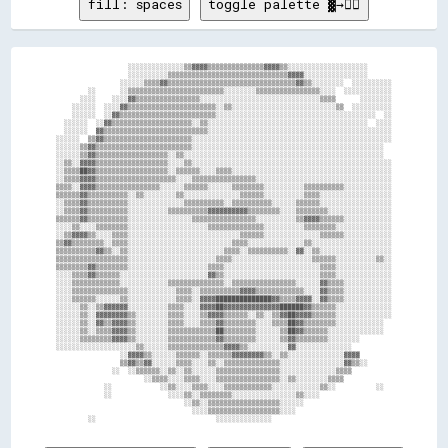
fill: spaces
toggle palette ▓→✊🏽
                  ░░░░░░░░░░░░░░▒▒▓▓▓▓▒▒▒▒▒▒▒▒▒▒▒▒▒▒▓▓▓▓▒▒░░░░░░░░░░░░░░░░░░░░      

                  ░░░░░░░░░░▒▒▒▒▒▒▒▒▒▒▒▒▒▒▒▒▒▒▒▒▒▒▒▒▒▒▒▒▒▒▓▓▓▓░░░░░░░░░░░░░░░░      

                ░░░░░░▒▒▒▒▓▓▒▒▒▒▒▒▒▒▒▒▒▒▒▒▒▒▒▒▒▒▒▒▒▒▒▒▒▒▒▒▒▒▓▓▒▒░░░░░░░░  ░░░░░░░░░░

        ░░      ░░▒▒▒▒▒▒▒▒▒▒▒▒▒▒▒▒▒▒▒▒▒▒▒▒░░░░░░░░▒▒▒▒▒▒▒▒▒▒▒▒▒▒▒▒░░░░  ░░░░░░░░░░░░

      ░░░░    ░░░░▓▓▒▒▒▒▒▒▒▒▒▒▒▒▒▒▒▒░░░░░░░░░░░░░░░░░░░░░░░░░░░░░░▒▒▒▒      ░░░░░░░░

    ░░░░░░  ░░░░▓▓▒▒▒▒▒▒▒▒▒▒▒▒▒▒▒▒▒▒▒▒▒▒░░▒▒░░░░░░░░░░░░░░░░░░░░░░░░░░▒▒  ░░░░░░░░░░

    ░░░░░░  ░░▓▓▒▒▒▒▒▒▒▒▒▒▒▒▒▒▒▒▒▒▒▒▒▒▒▒░░░░░░░░░░░░░░░░░░░░░░░░░░░░░░░░░░░░░░░░  ░░

  ░░░░░░  ░░▓▓▒▒▒▒▒▒▒▒▒▒▒▒▒▒▒▒▒▒▒▒░░▒▒░░░░░░░░░░░░░░░░░░░░░░░░░░░░░░░░░░░░░░░░  ░░░░

  ░░░░░░  ▓▓▒▒▒▒▒▒▒▒▒▒▒▒▒▒▒▒▒▒▒▒▒▒▒▒▒▒░░░░░░░░░░░░░░░░░░░░░░░░░░░░░░░░░░░░░░░░░░░░░░

░░░░░░  ▒▒▓▓▒▒▒▒▒▒▒▒▒▒▒▒▒▒▒▒▒▒▒▒▒▒░░░░░░░░░░░░░░░░░░░░░░░░░░░░░░░░░░░░░░░░░░░░░░░░░░

░░░░░░▒▒▓▓▒▒▒▒▒▒▒▒▒▒▒▒▒▒▒▒▒▒▒▒▒▒▒▒░░░░░░░░░░░░░░░░░░░░░░░░░░░░░░░░░░░░░░░░░░░░░░░░  

░░░░░░▒▒▓▓▒▒▒▒▒▒▒▒▒▒▒▒▒▒▒▒▒▒░░▒▒░░░░░░░░░░░░░░░░░░░░░░░░░░░░░░░░░░░░░░░░░░░░░░░░░░  

░░▒▒░░▓▓▓▓▒▒▒▒▒▒▒▒▒▒▒▒▒▒▒▒▒▒░░░░▒▒░░░░░░░░░░░░░░░░░░░░░░░░░░░░░░░░░░░░░░░░░░░░░░░░░░

░░▒▒▒▒██▓▓▒▒▒▒▒▒▒▒▒▒▒▒▒▒▒▒▒▒░░▒▒▒▒▒▒░░░░▒▒▒▒░░░░░░░░░░░░░░░░░░░░░░░░░░░░░░░░░░░░░░░░

░░▒▒▒▒▓▓▓▓▒▒▒▒▒▒▒▒▒▒▒▒▒▒▒▒▒▒▒▒░░░░▒▒▒▒▒▒▒▒▒▒▒▒▒▒▒▒░░░░░░░░░░░░░░░░░░░░░░░░░░░░░░░░░░

▒▒▒▒░░▓▓▓▓▒▒▒▒▒▒▒▒▒▒▒▒▒▒▒▒░░░░░░▒▒▒▒▒▒░░░░░░▒▒▒▒▒▒▒▒░░░░░░░░░░▒▒▒▒▒▒▒▒▒▒░░░░░░░░░░░░

▒▒▒▒▒▒▓▓▒▒▒▒▒▒▒▒▒▒░░▒▒░░░░░░░░▒▒░░░░░░░░░░░░░░▒▒▒▒▒▒░░░░░░░░░░▒▒▒▒░░░░░░░░░░░░░░░░░░

░░▒▒▒▒▓▓▒▒▒▒▒▒▒▒▒▒░░░░░░░░░░░░░░▒▒▒▒▒▒▒▒▒▒░░▒▒▒▒▒▒▒▒▒▒░░░░░░▒▒▒▒▒▒░░░░░░░░░░░░░░░░░░

░░▒▒▒▒▓▓▒▒▒▒▒▒▒▒▒▒░░░░░░░░░░▒▒▒▒▒▒▒▒▒▒▓▓▓▓▓▓▓▓▓▓▒▒▒▒▒▒▒▒░░░░▒▒▒▒▒▒▒▒░░░░░░░░░░░░░░░░

▒▒▒▒▒▒▓▓▒▒▒▒▒▒▒▒▒▒░░░░░░░░░░░░░░░░▒▒▒▒▒▒▒▒▒▒▒▒▒▒▒▒░░░░░░░░░░▒▒▓▓▓▓▒▒▒▒▒▒░░░░░░░░░░░░

░░░░▒▒░░░░▒▒▒▒▒▒▒▒░░░░░░░░░░░░░░░░░░░░▒▒▒▒▒▒▒▒▒▒▒▒▒▒░░░░░░░░░░▒▒▒▒▒▒▒▒░░░░░░░░░░░░░░

░░▒▒▓▓▓▓▒▒░░░░▒▒▒▒░░░░░░░░░░░░░░░░░░░░░░░░░░░░▒▒▒▒▒▒░░░░░░░░░░░░░░▒▒▒▒▒▒░░░░░░░░░░░░

▒▒▓▓▒▒▒▒▒▒▒▒░░▒▒▒▒░░░░░░░░░░░░░░░░░░░░░░░░░░▒▒▒▒░░░░░░░░░░░░░░▒▒░░░░░░░░░░░░░░░░░░░░

▒▒▒▒▒▒▒▒▒▒▓▓▒▒░░▒▒░░░░░░░░░░░░░░░░░░░░░░░░▒▒▒▒░░▒▒▒▒▒▒▒▒▒▒░░▓▓░░▒▒░░░░░░░░░░░░░░░░░░

▒▒▒▒▒▒▒▒▒▒▒▒▒▒▒▒▒▒░░░░░░░░░░░░░░░░░░░░░░▒▒▒▒░░░░░░░░░░░░░░░░░░░░▒▒▒▒▒▒░░░░░░░░░░▒▒░░

▒▒▒▒▒▒▒▒▓▓▒▒▒▒▒▒▒▒░░░░░░░░░░░░░░░░░░░░▒▒▒▒░░░░░░░░░░░░░░░░░░░░░░░░▒▒▒▒░░░░░░░░░░░░░░

░░░░▒▒▒▒▓▓▒▒▒▒▒▒░░░░░░░░░░░░░░░░░░░░░░▓▓▒▒░░░░░░░░░░░░░░░░░░░░░░░░▒▒▒▒░░░░░░░░░░░░░░

░░░░▒▒▒▒▒▒▒▒▒▒▒▒░░░░░░░░░░░░▒▒▒▒▒▒▒▒▒▒▒▒▒▒░░▒▒▒▒▒▒▒▒▒▒▒▒▒▒▒▒░░░░░░▓▓▒▒▒▒░░░░░░░░░░░░

░░░░▒▒▒▒▒▒▒▒▒▒▒▒▒▒░░░░░░░░░░░░▒▒▒▒░░▒▒▒▒▒▒▒▒▒▒▓▓▓▓▒▒▒▒▒▒▒▒▒▒▒▒░░░░▓▓▒▒▒▒░░░░░░░░░░░░

░░░░▒▒▒▒▒▒░░░░░░▒▒░░░░░░░░░░░░▒▒▒▒░░▓▓▓▓██████████████▓▓▒▒▒▒▓▓▓▓░░▓▓▒▒▒▒░░░░░░░░░░░░

░░░░░░▒▒░░▒▒▓▓▓▓▓▓░░░░░░░░░░▒▒▒▒░░░░▓▓▓▓██▓▓▓▓▓▓▓▓▓▓▓▓▓▓██████▓▓▒▒▒▒▒▒░░░░░░░░░░░░░░

░░░░░░▒▒░░▓▓▓▓▓▓▓▓▒▒░░░░░░░░▒▒▒▒░░░░▒▒▓▓▓▓▒▒▒▒▒▒░░▒▒░░▒▒▓▓██▓▓▓▓▒▒▒▒▒▒░░░░░░░░░░░░░░

░░░░░░▒▒░░▓▓▒▒▓▓▓▓▒▒░░░░░░░░▒▒▒▒░░░░▒▒▒▒▓▓▒▒▒▒▒▒▒▒░░░░▒▒▒▒██▓▓▒▒▒▒▒▒▒▒░░░░░░░░░░░░  

░░░░░░▒▒░░▒▒▒▒▓▓▓▓▒▒░░░░░░░░▒▒▒▒▒▒▒▒▒▒▒▒██▒▒▒▒▒▒▒▒░░░░░░▒▒██▓▓▒▒▒▒▒▒░░░░░░░░░░░░░░  

░░░░░░▒▒▒▒▒▒▒▒▓▓▓▓▒▒░░░░░░░░▒▒▒▒▒▒▒▒▒▒▒▒▓▓▒▒▒▒▒▒▒▒░░░░░░▒▒▓▓▒▒▒▒▒▒▒▒░░░░░░░░        

░░░░░░░░░░░░░░░░░░░░▒▒░░░░░░▒▒▒▒▒▒▒▒▒▒▒▒▒▒▓▓▓▓▒▒░░░░░░░░░░▓▓░░░░░░░░░░░░░░          

                ░░▓▓▓▓▒▒░░░░░░▒▒▒▒▒▒░░▒▒▒▒▒▒▓▓▓▓▓▓▓▓▒▒░░▒▒░░░░░░░░░░░░░░▓▓▓▓        

                ▒▒▓▓▒▒▓▓░░░░░░▒▒▒▒░░░░▒▒░░▒▒▒▒▒▒▒▒▒▒▒▒▒▒░░░░░░░░░░░░░░░░▓▓▒▒░░      

              ░░  ░░▒▒▒▒▒▒░░▒▒░░▒▒░░░░░░▒▒▒▒▒▒▒▒▒▒▒▒▒▒▒▒░░░░░░░░░░░░░░▒▒▒▒          

                      ░░▒▒▒▒░░░░▒▒▒▒░░░░▒▒▒▒▒▒▒▒▒▒▒▒▒▒▒▒░░▒▒░░░░░░░░▒▒▒▒            

            ░░            ░░▒▒░░░░▒▒▒▒░░░░▒▒▒▒▒▒▒▒▒▒▒▒░░░░░░░░░░░░▒▒░░          ░░  

            ░░              ░░░░▒▒░░▒▒▒▒▒▒▒▒░░░░░░░░░░░░░░░░▒▒░░░░                  

                                ░░▒▒░░▒▒▒▒▒▒▒▒▒▒▒▒▒▒▒▒▒▒░░░░░░                      

                                  ░░░░▒▒▒▒▒▒▒▒▒▒▒▒▒▒▒▒▒▒░░░░                        
