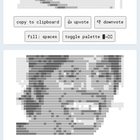
  ░░░░░░░░░░░░▒▒▒▒▓▓▓▓▒▒▒▒▒▒░░░░░░░░░░░░░░░░░░░░░░░░░░░░░░░░░░░░░░░░░░░░░░░░░░    ░░

  ░░░░░░░░░░░░░░░░▒▒▓▓▓▓▓▓▒▒▒▒▒▒▒▒░░░░░░░░░░░░░░░░░░░░░░░░░░░░░░░░░░░░░░░░░░░░    ░░

░░░░░░░░░░░░░░░░░░░░░░░░▒▒▓▓▓▓▓▓▒▒▒▒▒▒▒▒░░░░░░░░░░░░░░░░░░░░░░░░░░░░░░░░░░░░░░    ░░

copy to clipboard
👍 upvote
👎 downvote
fill: spaces
toggle palette ▓→✊🏽
        ▓▓▓▓▓▓▓▓██▓▓██▓▓▓▓██████████▓▓████▒▒▒▒▒▒▒▒▒▒▒▒▒▒▒▒▒▒▒▒░░▒▒▒▒▒▒▓▓▓▓████▓▓██▓▓▒▒

░░░░░░░░▒▒████▓▓▓▓▓▓▓▓▓▓████████████████▓▓▒▒▒▒▒▒▒▒▒▒▒▒░░░░░░░░▒▒░░░░▒▒▓▓▓▓████████▓▓░░

░░░░░░░░▒▒▓▓▓▓▓▓▓▓██▓▓██▓▓██▓▓██████████▓▓▓▓▓▓▒▒▒▒▒▒▒▒▒▒▒▒░░░░░░▒▒▒▒▓▓▓▓▓▓████████▓▓░░

░░░░░░░░░░██████▓▓▓▓▓▓▓▓████████████▓▓▒▒▒▒▒▒▒▒▒▒▒▒▒▒▒▒▒▒░░▒▒▒▒▒▒▓▓▓▓▓▓▓▓▓▓▓▓██████▒▒░░

░░░░░░░░░░████▓▓▓▓▓▓▓▓████████████▓▓▒▒▒▒▒▒▒▒▓▓▒▒▒▒▒▒▒▒▒▒░░▒▒▒▒▒▒▓▓▓▓▓▓▒▒▓▓▓▓██████▓▓░░

░░░░░░░░░░▒▒▓▓▓▓▓▓▓▓▓▓██████████▓▓▒▒▒▒▒▒▒▒▒▒▒▒▓▓▓▓▒▒▒▒▒▒░░▒▒▒▒▓▓▓▓▒▒▒▒▓▓▓▓▒▒██████▓▓░░

░░░░░░░░░░▓▓▓▓▓▓▓▓████████████▒▒▒▒▓▓▒▒▓▓▓▓▓▓██▓▓▒▒▓▓▒▒▒▒▒▒▒▒▓▓▒▒▒▒▓▓▓▓▓▓▓▓▒▒▓▓████▒▒░░

░░░░░░░░▒▒▓▓▓▓▓▓██▓▓████▓▓▓▓▒▒▒▒▒▒▓▓▒▒░░▓▓▒▒▓▓▒▒▓▓▒▒▒▒▒▒▒▒▒▒▓▓▓▓░░▒▒▓▓▓▓██▓▓▓▓████▓▓░░

░░░░░░░░▒▒▓▓▓▓████▓▓██▓▓▓▓▓▓▒▒▒▒▒▒▓▓▓▓▒▒▓▓████▓▓▒▒▒▒▒▒▒▒░░▒▒▓▓▒▒▒▒████▓▓██▓▓▒▒▓▓██▓▓░░

░░░░░░░░▒▒▓▓████▓▓▓▓▓▓▓▓▒▒▒▒▒▒▒▒▒▒▓▓▒▒▒▒▒▒▒▒▒▒▒▒▓▓▒▒▒▒▒▒░░░░▒▒▒▒▒▒▒▒▒▒▒▒▓▓▓▓▒▒▓▓██▓▓░░

░░░░  ░░░░▓▓▓▓▓▓▓▓██▓▓▒▒▒▒▒▒▒▒▒▒░░▒▒▒▒▓▓▒▒▒▒▓▓▒▒▒▒▒▒▒▒▒▒░░░░▒▒▒▒▓▓▒▒▒▒▒▒▓▓▒▒▒▒██▓▓▓▓░░

  ░░░░░░░░▓▓▓▓██▓▓████▒▒▒▒▒▒▒▒▒▒▒▒░░░░▒▒▒▒▒▒░░▒▒▒▒▒▒░░▒▒░░░░▒▒▒▒▒▒▒▒▒▒▒▒▒▒░░▒▒▓▓▓▓░░░░

    ░░  ▒▒▓▓▓▓████████▓▓▒▒▒▒▒▒▒▒▒▒░░░░░░░░░░░░▒▒▒▒▒▒░░▒▒░░░░▒▒▒▒▒▒▒▒▒▒░░░░▒▒▒▒██▓▓  ░░

      ░░▓▓██▒▒▓▓██▓▓██▓▓▓▓▒▒▒▒▒▒▒▒▒▒░░▒▒▒▒▒▒▓▓▒▒▒▒░░▒▒▒▒░░░░░░▒▒▒▒▒▒▒▒░░░░▒▒▒▒██▒▒    

    ░░▓▓▓▓██▒▒▓▓████▓▓▓▓▒▒▒▒▒▒▒▒▒▒▒▒▒▒▒▒▒▒▒▒▒▒▒▒▓▓▓▓▓▓▓▓▒▒▒▒▒▒▒▒▒▒▓▓▒▒▒▒▒▒▒▒▒▒██░░    

░░░░░░▒▒██▓▓▒▒▓▓████▓▓▓▓▓▓▒▒▒▒▒▒▒▒▒▒▒▒▓▓▒▒▒▒▒▒▒▒▒▒▒▒▓▓▓▓▓▓▓▓▓▓▓▓▓▓▒▒▓▓▒▒▒▒▒▒▒▒▓▓░░    

░░░░▓▓██▓▓██▒▒▒▒██████▒▒▒▒▒▒▒▒▒▒▒▒▒▒▓▓▒▒▒▒▒▒▒▒▒▒▒▒▒▒▒▒▒▒▒▒▒▒▓▓▒▒▓▓▓▓▓▓▓▓▒▒▒▒▒▒        

▒▒██▓▓▓▓████▓▓▒▒▓▓██▓▓▒▒▒▒▒▒▒▒▒▒▒▒▓▓▒▒▒▒▒▒▒▒▒▒▒▒▒▒▒▒▒▒▒▒▒▒▒▒▒▒▒▒▒▒▒▒▓▓▓▓▒▒▒▒▒▒        

░░░░▒▒▓▓██████▓▓▒▒██▓▓▒▒▒▒▒▒▒▒▒▒▒▒▓▓▒▒▒▒▓▓▓▓▓▓▒▒▒▒▓▓▒▒▒▒▓▓▓▓▓▓▓▓▓▓▒▒▒▒▓▓▒▒▒▒░░        

░░░░▒▒▓▓██████████▓▓▓▓▒▒▒▒▒▒▒▒▒▒▒▒▒▒▓▓▓▓▓▓▒▒▒▒  ░░░░░░░░░░░░░░▒▒▒▒██▓▓▓▓▒▒▒▒░░░░░░░░░░

    ░░▓▓██████████▓▓▒▒▒▒▒▒▒▒▒▒▒▒▒▒▒▒▓▓▒▒░░░░░░  ░░  ░░    ▒▒░░░░░░██▓▓▓▓▒▒▒▒░░░░░░░░░░

    ░░▓▓████████▓▓▓▓▒▒▒▒▒▒▒▒▒▒▒▒▒▒▒▒▒▒██▓▓▒▒▓▓▒▒▒▒░░░░░░░░▒▒      ██▒▒▒▒▒▒        ░░  

      ░░██████▓▓▓▓▓▓▒▒▒▒▒▒▓▓▒▒▒▒▒▒▒▒▒▒▓▓▓▓▒▒▒▒▒▒▒▒▒▒▓▓▓▓▓▓▓▓▓▓▓▓▒▒▓▓▒▒▒▒▒▒            

      ░░▓▓████▒▒▓▓▓▓▒▒▒▒▒▒▒▒▓▓▒▒▒▒▒▒▒▒▓▓▓▓▒▒░░▒▒▒▒▒▒▓▓▒▒▒▒▒▒▒▒▓▓▓▓▓▓▒▒▒▒              

        ▒▒▓▓▒▒▓▓▒▒▒▒▒▒▒▒▒▒▒▒▓▓▒▒▓▓▒▒▒▒▒▒▒▒▓▓▒▒▒▒▒▒▒▒▒▒▒▒▒▒▒▒▒▒▒▒▓▓▒▒▒▒▒▒              

        ░░░░▒▒▓▓▒▒▒▒▒▒▒▒▒▒▒▒▒▒▒▒▒▒▒▒▒▒▒▒▓▓▒▒▒▒░░▒▒▒▒▒▒▒▒▒▒▒▒▒▒░░▓▓▒▒▒▒                

          ▒▒▒▒▒▒▒▒▒▒▒▒▒▒▒▒▒▒▒▒▓▓▒▒▒▒▒▒▒▒▒▒▒▒▓▓  ░░  ░░░░░░░░░░░░▒▒▒▒▒▒                

████████▓▓▒▒▒▒▒▒▒▒▒▒▒▒▓▓▒▒▒▒▒▒▒▒▓▓▓▓▒▒▒▒▒▒▓▓▒▒▓▓▒▒▒▒▒▒░░░░░░░░▓▓▒▒▒▒░░                

▓▓██▓▓▒▒▒▒▒▒▒▒▒▒▒▒▒▒▒▒▒▒▒▒▒▒▒▒▒▒▓▓▒▒▒▒▒▒▒▒▒▒▓▓▒▒▒▒▒▒▒▒▒▒▒▒▒▒▒▒▓▓▒▒▒▒                  

▓▓▓▓▓▓▓▓▒▒▒▒▒▒▒▒▒▒▒▒▒▒▒▒▒▒▒▒▒▒▓▓▒▒▓▓▒▒▒▒▒▒▒▒▒▒▓▓▓▓▓▓▓▓▓▓▓▓▓▓▓▓▒▒▒▒                    

▓▓▓▓▓▓▓▓▓▓▒▒▒▒▒▒▒▒▒▒▒▒▒▒▒▒▒▒▒▒▒▒▓▓▓▓▒▒▓▓▒▒▒▒░░▒▒▒▒▒▒▒▒▒▒▒▒▒▒▒▒▒▒                      
