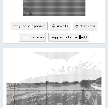
▓▓▓▓▓▓▓▓▓▓▓▓▓▓▓▓▓▓▓▓▓▓▓▓▓▓▓▓▓▓▓▓▓▓▓▓▓▓▓▓▓▓▓▓▓▓▓▓▓▓▓▓▓▓▓▓▓▓▓▓▓▓▓▓▓▓▓▓▓▓▓▓▓▓▓▓▓▓▓▓▓▓▓▓▓▓▓▓▓▓▓▓▓▓▓▓▓▓▓▓▓▓▓▓▓▓▓▓▓▓▓▓▓▓▓▓▓▓▓▓▓▓▓▓▓▓▓▓▓▓

▓▓▓▓▓▓▓▓▓▓▓▓▓▓▓▓▓▓▓▓▓▓▓▓▓▓▓▓▓▓▓▓▓▓▓▓▓▓▓▓▓▓▓▓▓▓▓▓▓▓▓▓▓▓▓▓▓▓▓▓▓▓▓▓▓▓▓▓▓▓▓▓▓▓▓▓▓▓▓▓▓▓▓▓▓▓▓▓▓▓▓▓▓▓▓▓▓▓▓▓▓▓▓▓▓▓▓▓▓▓▓▓▓▓▓▓▓▓▓▓▓▓▓▓▓▓▓▓▓▓

▓▓██▓▓▓▓▓▓▓▓▓▓▓▓▓▓▓▓▓▓▓▓▓▓▓▓▓▓▓▓▓▓▓▓▓▓▓▓▓▓▓▓▓▓▓▓▓▓▓▓▓▓▓▓▓▓▓▓▓▓▓▓▓▓▓▓▓▓▓▓▓▓▓▓▓▓▓▓▓▓▓▓▓▓▓▓▓▓▓▓▓▓▓▓▓▓▓▓▓▓▓▓▓▓▓▓▓▓▓▓▓▓▓▓▓▓▓▓▓▓▓▓▓▓▓▓▓▓

▓▓▓▓▓▓▓▓▓▓██▓▓▓▓▓▓▓▓▓▓▓▓▓▓▓▓▓▓▓▓▓▓▓▓▓▓▓▓▓▓▓▓▓▓▓▓▓▓▓▓▓▓▓▓▓▓▓▓▓▓▓▓▓▓▓▓▓▓▓▓▓▓▓▓▓▓▓▓▓▓▓▓▓▓▓▓▓▓▓▓▓▓▓▓▓▓▓▓▓▓▓▓▓▓▓▓▓▓▓▓▓▓▓▓▓▓▓▓▓▓▓▓▓▓▓▓▓▓

██▓▓▓▓▓▓▓▓▓▓▓▓▓▓▓▓▓▓▓▓▓▓▓▓▓▓▓▓▓▓▓▓▓▓▓▓▓▓▓▓▓▓▓▓▓▓▓▓▓▓▓▓▓▓▓▓▓▓▓▓▓▓▓▓▓▓▓▓▓▓▓▓▓▓▓▓▓▓▓▓▓▓▓▓▓▓▓▓▓▓▓▓▓▓▓▓▓▓▓▓▓▓▓▓▓▓▓▓▓▓▓▓▓▓▓▓▓▓▓▓▓▓▓▓▓▓▓▓

██▓▓██▓▓▓▓▓▓▓▓▓▓▓▓▓▓▓▓▓▓▓▓▓▓▓▓▓▓▓▓▓▓▓▓▓▓▓▓▓▓▓▓▓▓▓▓▓▓▓▓▓▓▓▓▓▓▓▓▓▓▓▓▓▓▓▓▓▓▓▓▓▓▓▓▓▓▓▓▓▓▓▓▓▓▓▓▓▓▓▓▓▓▓▓▓▓▓▓▓▓▓▓▓▓▓▓▓▓▓▓▓▓▓▓▓▓▓▓▓▓▓▓▓▓▓▓

▓▓████▓▓██▓▓▓▓▓▓▓▓▓▓▓▓▓▓▓▓▓▓▓▓▓▓▓▓▓▓▓▓▓▓▓▓▓▓▓▓▓▓▓▓▓▓▓▓▓▓▓▓▓▓▓▓▓▓▓▓▓▓▓▓▓▓▓▓▓▓▓▓▓▓▓▓▓▓▓▓▓▓▓▓▓▓▓▓▓▓▓▓▓▓▓▓▓▓▓▓▓▓▓▓▓▓▓▓▓▓▓▓▓▓▓▓▓▓▓▓▓▓▓▓

██████▓▓▓▓▓▓▓▓▓▓▓▓▓▓▓▓▓▓▓▓▓▓▓▓▓▓▓▓▓▓▓▓▓▓▓▓▓▓▓▓▓▓▓▓▓▓▓▓▓▓▓▓▓▓▓▓▓▓▓▓▓▓▓▓▓▓▓▓▓▓▓▓▓▓▓▓▓▓▓▓▓▓▓▓▓▓▓▓▓▓▓▓▓▓▓▓▓▓▓▓▓▓▓▓▓▓▓▓▓▓▓▓▓▓▓▓▓▓▓▓▓▓▓▓

▓▓▓▓▓▓██▓▓▓▓▓▓▓▓▓▓▓▓▓▓▓▓▓▓▓▓▓▓▓▓▓▓▓▓▓▓▓▓▓▓▓▓▓▓▓▓▓▓▓▓▓▓▓▓▓▓▓▓▓▓▓▓▓▓▓▓▓▓▓▓▓▓▓▓▓▓▓▓▓▓▓▓▓▓▓▓▓▓▓▓▓▓▓▓▓▓▓▓▓▓▓▓▓▓▓▓▓▓▓▓▓▓▓▓▓▓▓▓▓▓▓▓▓▓▓▓▓▓

▓▓▓▓██▓▓▓▓▓▓██▓▓▓▓▓▓▓▓▓▓▓▓▓▓▓▓▓▓▓▓▓▓▓▓▓▓▓▓▓▓▓▓▓▓▓▓▓▓▓▓▓▓▓▓▓▓▓▓▓▓▓▓▓▓▓▓▓▓▓▓▓▓▓▓▓▓▓▓▓▓▓▓▓▓▓▓▓▓▓▓▓▓▓▓▓▓▓▓▓▓▓▓▓▓▓▓▓▓▓▓▓▓▓▓▓▓▓▓▓▓▓▓▓▓▓▓

██▓▓████▓▓▓▓▓▓████▓▓▓▓▓▓▓▓▓▓▓▓▓▓▓▓▓▓▓▓▓▓▓▓▓▓▓▓▓▓▓▓▓▓▓▓▓▓▓▓▓▓▓▓▓▓▓▓▓▓▓▓▓▓▓▓▓▓▓▓▓▓▓▓▓▓▓▓▓▓▓▓▓▓▓▓▓▓▓▓▓▓▓▓▓▓▓▓▓▓▓▓▓▓▓▓▓▓▓▓▓▓▓▓▓▓▓▓▓▓▓▓

██████▓▓▓▓▓▓▓▓██████▓▓▓▓▓▓▓▓▓▓▓▓▓▓▓▓▓▓▓▓▓▓▓▓▓▓▓▓▓▓▓▓▓▓▓▓▓▓▓▓▓▓▓▓▓▓▓▓▓▓▓▓▓▓▓▓▓▓▓▓▓▓▓▓▓▓▓▓▓▓▓▓▓▓▓▓▓▓▓▓▓▓▓▓▓▓▓▓▓▓▓▓▓▓▓▓▓▓▓▓▓▓▓▓▓▓▓▓▓▓

copy to clipboard
👍 upvote
👎 downvote
fill: spaces
toggle palette ▓→✊🏽
                                                        ░░░░░░░░░░░░░░░░░░░░░░░░░░░░░░░░░░░░░░░░░░░░░░░░░░░░░░░░░░░░░░░░░░░░░░░░░░░░░░░░░░░░░░░░░░░░░░░░░░░░                                            
                                                            ░░░░░░░░░░░░░░░░░░░░░░░░░░░░░░░░░░░░░░░░░░░░░░░░░░░░░░░░░░░░░░░░░░░░░░░░░░░░░░░░░░░░░░░░░░░░                                  ░░            
                                                              ░░  ░░░░░░░░░░░░░░░░░░░░░░░░░░░░░░░░░░░░░░░░░░░░░░░░░░░░░░░░░░░░░░░░░░░░░░░░░░░░░░░░  ░░                                                  
                                                                    ░░░░░░░░░░░░░░░░░░░░░░░░░░░░░░░░░░░░░░░░░░░░░░░░░░░░░░░░░░░░░░░░░░░░░░░░░░░░░░                                      ░░              
                                                                          ░░░░░░░░░░░░░░░░░░░░░░░░░░░░░░░░░░░░░░░░░░░░░░░░░░░░░░░░░░░░░░░░░░░░░░                                                        
                                                                              ░░  ░░░░░░░░░░░░░░░░░░░░░░░░░░░░░░░░░░░░░░░░░░░░░░░░░░░░░░░░░░                                      ░░                    
                                                                                  ░░░░░░░░░░░░░░░░░░░░░░░░░░░░░░░░░░░░░░░░░░░░░░░░░░░░░░                                          ░░                    
                                                                                          ░░░░░░░░░░░░░░░░░░░░░░░░░░░░░░░░░░░░░░░░░░░░                                                                  
                                                                                          ░░░░░░        ░░                  ░░░░░░░░                                                                    
                                                                                                                              ░░                            ░░                                          
                                                                                                                              ░░░░                        ░░░░            ░░░░                          
                                                                                                                                                          ░░          ░░░░░░        ░░░░              ░░
                                                                                                                                                                ░░░░  ░░░░      ░░░░            ░░░░    
                                                                                                                                                        ░░░░░░░░  ░░░░        ░░░░░░            ░░      
                                                                                                                                                      ░░░░      ░░░░░░░░    ░░░░░░      ░░░░            
                                                                                                                      ░░░░        ░░░░░░        ░░░░░░    ░░░░░░░░░░    ░░░░            ░░░░░░          
                                                                                                                    ░░░░░░      ░░░░░░░░    ░░░░░░░░░░░░░░░░░░░░        ░░░░        ░░░░░░      ░░      
                                                                                              ░░░░                    ░░░░      ░░░░░░    ░░░░    ░░░░░░░░  ░░░░  ░░░░░░        ░░░░░░░░        ░░      
                                                                                              ░░░░░░          ░░░░    ░░░░      ░░░░░░    ░░░░  ░░░░░░░░  ░░░░░░░░░░░░░░░░░░░░░░░░░░░░░░░░    ░░  ░░    
                                                                                                  ░░░░░░      ░░░░░░  ░░░░░░    ░░░░░░  ░░░░    ░░░░░░  ░░░░  ░░░░░░░░░░░░░░░░░░░░░░░░░░░░░░░░░░░░░░░░░░
                                                                                                  ░░        ░░  ░░░░  ░░░░░░        ░░░░  ░░░░░░░░░░░░  ░░░░░░░░░░░░░░░░░░░░░░░░░░░░░░░░░░░░░░░░░░░░░░░░
                                                                                      ░░                ░░        ░░░░    ░░      ░░░░░░░░░░  ░░░░░░░░░░░░░░░░░░░░░░░░░░░░░░░░░░░░░░░░░░░░░░░░░░░░░░░░░░
                                                                                      ░░          ░░                ░░░░          ░░░░░░░░░░░░░░░░░░░░░░░░░░░░░░░░░░░░░░░░░░░░░░░░░░░░░░░░░░░░░░░░░░░░░░
                                                                                          ░░░░      ░░░░    ░░  ░░░░  ░░░░  ░░░░░░░░░░░░░░░░░░░░░░░░░░░░░░░░░░░░░░░░░░░░░░░░░░░░░░░░░░░░░░░░░░░░░░░░░░░░
                                                                                ░░          ░░░░░░░░  ░░░░░░░░░░░░░░░░░░░░░░░░░░░░░░░░░░░░░░░░░░░░░░░░░░░░░░░░░░░░░░░░░░░░░░░░░░░░░░░░░░░░░░░░░░░░░░░░░░
                                                                                ░░    ░░░░░░░░░░░░░░░░░░░░░░░░░░░░░░░░░░░░░░░░░░░░░░░░░░░░░░░░░░░░░░░░░░░░░░░░░░░░░░░░░░░░░░░░░░░░░░░░░░░░░░░░░░░░░░░░░░
                                                                      ░░░░░░░░░░░░░░░░░░░░░░░░░░░░░░░░░░░░░░░░░░░░░░░░░░░░░░░░░░░░░░░░░░░░░░░░░░░░░░░░░░░░░░░░░░░░░░░░░░░░░░░░░░░░░░░░░░░░░░░░░░░░░░░░░░
                                                  ░░░░      ░░░░░░░░░░░░░░░░░░░░░░░░░░░░░░░░░░░░░░░░░░░░░░░░░░░░░░░░░░░░░░░░░░░░░░░░░░░░░░░░░░░░░░░░░░░░░░░░░░░░░░░░░░░░░░░░░░░░░░░░░░░░░░░░░░░░░░░░▓▓██
                                            ░░  ░░░░░░░░░░░░░░░░░░░░░░░░░░░░░░░░░░░░░░░░░░░░░░░░░░░░░░░░░░░░░░░░░░░░░░░░░░░░░░░░░░░░░░░░░░░░░░░░░░░░░░░░░░░░░░░░░░░░░░░░░░░░░░░░░░░░░░░░░░░░░░▒▒████████
                                      ░░░░░░░░░░░░░░░░░░░░░░░░░░░░░░░░░░░░░░░░░░░░░░░░░░░░░░░░░░░░░░░░░░░░░░░░░░░░░░░░░░░░░░░░░░░░░░░░░░░░░░░░░░░░░░░░░░░░░░░░░░░░░░▒▒░░░░░░▒▒░░░░░░░░░░░░░░▓▓██████████
                                ░░░░░░░░░░░░░░░░░░░░░░░░░░░░░░░░░░░░░░░░░░░░░░░░░░░░░░░░░░░░░░░░░░░░░░░░░░░░░░░░░░░░░░░░░░░░░░░░░░░░░░░░░░░░░░░░░░░░░░░░░░░░░░▒▒████▓▓▓▓▓▓██▓▓▓▓██▓▓▓▓██████▓▓▓▓▓▓▓▓▓▓██
                          ░░░░░░░░░░░░░░░░░░░░░░░░░░░░░░░░░░░░░░░░░░░░░░░░░░░░░░░░▒▒██▓▓▒▒░░░░░░░░░░░░░░░░░░░░░░░░░░░░░░▒▒▒▒▒▒▓▓▒▒▒▒░░░░░░░░▒▒▒▒▓▓▓▓▓▓▒▒░░░░▓▓████████████████████████████▓▓▓▓▓▓████████
                            ░░░░░░░░░░░░░░░░░░░░░░░░░░░░░░░░░░░░░░░░░░▒▒▒▒▒▒▒▒░░▒▒▓▓██████▓▓▓▓▓▓▓▓▓▓▒▒▓▓██▒▒▒▒░░░░░░░░▓▓▓▓▓▓██████▓▓▒▒▒▒▓▓▓▓████████████▒▒▓▓██████████████████████████████▓▓████████████
▓▓▓▓▓▓▒▒▒▒▒▒▒▒▒▒▒▒▓▓▒▒▒▒▓▓▒▒▒▒▓▓▓▓▓▓▓▓▓▓▓▓▓▓▒▒▓▓▒▒▒▒▓▓▓▓▓▓▓▓████████████████████████████▓▓██████████▓▓██████▓▓██▓▓▓▓▓▓██████████████████████████████▓▓▓▓▓▓██████████████████████▓▓▓▓▓▓▒▒▒▒▒▒████████████
▒▒▒▒▒▒▓▓▒▒▓▓▒▒▒▒▒▒▓▓▒▒▓▓▓▓▓▓▒▒▓▓▓▓▓▓▓▓▓▓▓▓▓▓▓▓▓▓▓▓▓▓▓▓▓▓▓▓▓▓▓▓████████▓▓▓▓▓▓██▓▓▓▓▓▓▓▓▓▓▓▓▓▓▓▓▓▓▓▓▓▓▓▓▓▓▓▓▓▓▓▓▓▓▓▓▓▓▓▓▓▓▓▓▓▓▓▓▓▓▓▓▓▓▓▓▓▓▓▓▓▓▓▓▓▓▓▓▒▒▒▒▒▒▒▒▓▓████████████████████▓▓▒▒▒▒▒▒▒▒▒▒▒▒▒▒▓▓▓▓▓▓▓▓
▒▒▒▒▒▒▓▓▒▒▓▓▓▓▓▓▓▓▓▓▓▓▓▓▓▓▓▓▓▓▓▓▒▒▓▓▓▓▓▓▓▓▓▓▓▓▓▓▓▓▓▓▓▓▓▓▓▓▓▓▓▓▓▓▓▓▓▓▓▓▓▓▓▓▓▓▓▓▓▓▓▓▓▓▓▓▓▓▓▓▒▒▓▓▓▓▓▓▓▓▓▓▓▓▓▓▓▓▓▓▓▓▓▓▓▓▓▓▓▓▓▓▓▓▓▓▓▓▓▓▓▓▓▓▒▒▒▒▒▒▒▒▒▒▒▒▒▒▒▒▒▒▒▒▒▒▓▓████████████████▓▓▓▓░░▒▒▒▒▓▓▒▒▒▒▒▒▒▒▒▒▒▒▒▒
▒▒▒▒▓▓▓▓▓▓▓▓▓▓▓▓▓▓▓▓▓▓▓▓▓▓▓▓▓▓▓▓▓▓▓▓▓▓▓▓▓▓▓▓▓▓▓▓▓▓▓▓▓▓▓▓▓▓▓▓▓▓▓▓▓▓▓▓▓▓▓▓▓▓▓▓▓▓▓▓▓▓▒▒▒▒▒▒▒▒▒▒▒▒▒▒▓▓▓▓▓▓▓▓▓▓▓▓▓▓▓▓▓▓▒▒▒▒▒▒▒▒▒▒▒▒▒▒▒▒▒▒▒▒▒▒▒▒▒▒▒▒▒▒▒▒▒▒▒▒▒▒▒▒▓▓▓▓████████████████████▒▒░░░░░░░░░░▒▒▓▓▓▓▓▓▓▓
▓▓▓▓▒▒▒▒▓▓▒▒▒▒▒▒▒▒▒▒▒▒▓▓▓▓▓▓▓▓▓▓▓▓▓▓▓▓▓▓▓▓▒▒▓▓▓▓▓▓▓▓▒▒▓▓▓▓▓▓▓▓▓▓▓▓▒▒▒▒▒▒▒▒▒▒▒▒▒▒▒▒▓▓▓▓▒▒▒▒▒▒▒▒▒▒▒▒▒▒▒▒▒▒▒▒▒▒▒▒▒▒▒▒▒▒▒▒▒▒▒▒▒▒▒▒▒▒▒▒▒▒▒▒▒▒▒▒▒▒▒▒▒▒▒▒▒▒▒▒▒▒▒▒▒▒▒▒▓▓▓▓▒▒▓▓████████▓▓▓▓▓▓▓▓▒▒░░░░░░░░░░░░░░▒▒
▒▒▒▒▒▒▒▒▓▓▓▓▓▓▓▓▓▓▓▓▒▒▒▒▒▒▒▒▒▒▒▒▒▒▒▒▒▒▒▒▒▒▒▒▒▒▒▒▒▒▒▒▒▒▒▒▒▒▒▒▒▒▒▒▒▒▒▒▒▒▒▒▒▒▒▒▒▒▒▒▒▒▒▒▓▓▒▒▒▒▒▒▒▒▒▒▒▒▓▓▒▒▒▒▒▒▒▒▒▒▒▒▒▒▒▒▒▒▒▒▒▒▒▒▒▒▒▒▒▒▒▒▒▒▒▒▒▒▒▒▒▒▒▒▒▒▒▒▒▒▒▒▒▒▒▒▒▒▒▒▒▒▓▓▒▒▓▓▓▓▓▓██▓▓▓▓▓▓▓▓▓▓▓▓░░░░░░░░░░░░░░
▒▒▒▒▒▒▒▒▒▒▒▒▒▒▒▒▒▒▒▒▒▒▒▒▓▓▒▒▒▒▒▒▒▒▒▒▒▒▒▒▓▓▓▓▓▓▒▒▒▒▒▒▓▓▓▓▓▓▒▒▒▒▒▒▒▒▒▒▒▒▒▒▒▒▒▒▒▒▒▒▒▒▒▒▒▒▒▒▒▒▒▒▒▒▒▒▒▒▒▒▒▒▒▒▒▒▒▒▒▒▒▒▒▒▒▒▒▒▒▒▒▒▒▒▒▒▒▒▒▒▒▒▒▒▒▒▒▒▒▒▒▒▒▒▒▒▒▒▒▒▒▒▒▒▓▓▒▒▓▓▓▓██▒▒▒▒▓▓▓▓▓▓▒▒▓▓▓▓▒▒▓▓▓▓▒▒▓▓▓▓▓▓░░    
▒▒▒▒▒▒▒▒▒▒▒▒▒▒▒▒▒▒▒▒▒▒▒▒▓▓▒▒▒▒▓▓▓▓▓▓▓▓▓▓▓▓▓▓▓▓▒▒▒▒▒▒▓▓▒▒▒▒▒▒▒▒▒▒▒▒▒▒▒▒▒▒▒▒▒▒▒▒▒▒▒▒▒▒▒▒▒▒▒▒▒▒▒▒▒▒▒▒▒▒▒▒▒▒▒▒▒▒▒▒▒▒▒▒▒▒▒▒▒▒▒▒▒▒▓▓▓▓▓▓▒▒▒▒▒▒▒▒▒▒▒▒▒▒▒▒▒▒▒▒▒▒▓▓▓▓▒▒▓▓████▓▓▒▒▒▒▓▓▓▓▓▓▓▓▓▓▒▒▓▓▒▒▒▒▓▓▓▓▓▓▓▓▓▓▒▒
▒▒▒▒▒▒▒▒▒▒▒▒▒▒▒▒▒▒▒▒▒▒▒▒▒▒▒▒▒▒▒▒▒▒▒▒▒▒▒▒▒▒▒▒▒▒▒▒▒▒▒▒▒▒▒▒▒▒▒▒▒▒▒▒▒▒▒▒▒▒▒▒▒▒▒▒▒▒▒▒▒▒▒▒▒▒▒▒▒▒▒▒▒▒▒▒▒▒▒▒▒▒▒▒▒▒▒▒▒▒▒▒▒▒▒▒▒▒▒▒▓▓▓▓▒▒▒▒▒▒▒▒▒▒▒▒▒▒▒▒▒▒▓▓▓▓▒▒▒▒▒▒▒▒▒▒▒▒▓▓████▓▓▓▓▓▓▓▓▓▓▓▓▓▓▓▓▒▒▒▒▓▓▓▓▓▓▒▒▒▒▒▒▓▓▓▓
▒▒▒▒▒▒▒▒▒▒▒▒▒▒▒▒▒▒▒▒▒▒▒▒▒▒▒▒▒▒▒▒▒▒▒▒▒▒▒▒▒▒▒▒▒▒▒▒▒▒▒▒▒▒▒▒▓▓▓▓▒▒▒▒▒▒▓▓▓▓▒▒▒▒▒▒▒▒▒▒▒▒▒▒▒▒▒▒▒▒▒▒▒▒▒▒▒▒▒▒▒▒▒▒▒▒▒▒▒▒▒▒▒▒▒▒▒▒▒▒▒▒▒▒▒▒▒▒▒▒▒▒▒▒▒▒▒▒▒▒▓▓▒▒▒▒▒▒▒▒▒▒▒▒▒▒▒▒▓▓████▓▓▓▓▒▒▒▒▒▒▓▓▓▓▓▓▓▓▓▓▓▓▓▓▓▓▓▓▓▓▓▓▓▓▓▓
▒▒▒▒▒▒▒▒▒▒▒▒▒▒▒▒▒▒▒▒▒▒▒▒▒▒▒▒▒▒▒▒▒▒▒▒▒▒▓▓▓▓▓▓▓▓▓▓▒▒▓▓▓▓▓▓▒▒▒▒▒▒▒▒▒▒▒▒▒▒▒▒▒▒▒▒▒▒▒▒▒▒▒▒▒▒▒▒▒▒▒▒▒▒▒▒▓▓▓▓▒▒▒▒▒▒▒▒▒▒▒▒▒▒▓▓▓▓▒▒▒▒▒▒▒▒▒▒▒▒▒▒▒▒▒▒▒▒▒▒▓▓▒▒▒▒▒▒▓▓▓▓▓▓▓▓▓▓▓▓████▓▓▓▓▒▒▒▒▒▒▒▒▓▓▓▓▓▓▓▓▓▓▓▓▓▓▒▒▒▒▒▒▒▒▒▒
▒▒▒▒▒▒▒▒▒▒▒▒▒▒▒▒▒▒▒▒▒▒▒▒▒▒▒▒▒▒▒▒▓▓▓▓▓▓▓▓▓▓▓▓▓▓▒▒▒▒▒▒▒▒▒▒▒▒▒▒▒▒▒▒▒▒▒▒▒▒▒▒▒▒▒▒▒▒▓▓▒▒▒▒▓▓▓▓▓▓▓▓▓▓▒▒▓▓▓▓▒▒▓▓▓▓▒▒▓▓▒▒▓▓▓▓▒▒▒▒▓▓▒▒▓▓▓▓▓▓▒▒▓▓▓▓▒▒▓▓▓▓▓▓▒▒▓▓▓▓▓▓▓▓▓▓▓▓▓▓████▓▓▒▒▒▒▒▒▒▒▒▒▓▓▓▓▓▓▓▓▓▓▓▓▓▓▓▓▒▒▒▒▒▒▒▒
▒▒▒▒▒▒▒▒▓▓▓▓▒▒▒▒▒▒▒▒▒▒▒▒▓▓▓▓▓▓▓▓▓▓▓▓▓▓▓▓▒▒▒▒▒▒▒▒▒▒▒▒▒▒▒▒▒▒▒▒▒▒▓▓▒▒▓▓▓▓▓▓▓▓▓▓▓▓▓▓▓▓▓▓▓▓▓▓▓▓▓▓▓▓▓▓▓▓▓▓▓▓▓▓▓▓▓▓▓▓▓▓▓▓▒▒▓▓▒▒▒▒▓▓▓▓▓▓▓▓▒▒▓▓▓▓▓▓▓▓▓▓▓▓▓▓▓▓▓▓▓▓▓▓▓▓▒▒▓▓████▓▓▒▒▓▓▒▒▒▒▒▒▒▒▓▓▓▓▓▓▒▒▓▓▓▓▓▓▓▓▓▓▓▓▓▓
▓▓▓▓▓▓▒▒▒▒▒▒▒▒▒▒▒▒▓▓▓▓▓▓▓▓▓▓▓▓▓▓▓▓▒▒▒▒▒▒▒▒▒▒▒▒▒▒▒▒▒▒▒▒▓▓▓▓▒▒▒▒▒▒▒▒▓▓▒▒▓▓▓▓▓▓▓▓▓▓▓▓▓▓▓▓▒▒▓▓▒▒▒▒▓▓▓▓▓▓▓▓▓▓▓▓▒▒▓▓▓▓▓▓▓▓▓▓▒▒▒▒▓▓▓▓▓▓▓▓▓▓▓▓▓▓▓▓▓▓▓▓▓▓▓▓▓▓▓▓▓▓▓▓▓▓▒▒██▓▓██▓▓▒▒▓▓▓▓▒▒▒▒▒▒▓▓▓▓▓▓▓▓▓▓▒▒▓▓▓▓▓▓▒▒▒▒
▓▓▓▓▒▒▒▒▒▒▒▒▒▒▓▓▒▒▓▓▓▓▒▒▒▒▒▒▒▒▒▒▒▒▒▒▒▒░░░░▒▒▒▒▒▒▒▒▒▒▒▒▒▒▓▓▓▓▓▓▓▓▓▓▓▓▓▓▓▓▓▓▓▓▓▓▒▒▒▒▒▒▓▓▓▓▒▒▒▒▓▓▓▓▓▓▓▓▓▓▓▓▓▓▓▓▓▓▓▓▓▓▓▓▓▓▓▓▓▓▓▓▓▓▓▓▒▒▓▓▓▓▓▓▒▒▒▒▒▒▓▓▒▒▓▓▓▓▓▓▓▓▓▓▒▒██▓▓██▓▓▒▒▒▒▒▒▒▒▒▒▓▓▓▓▓▓██▓▓▓▓▓▓▓▓▓▓▓▓▓▓▓▓
▒▒▒▒▒▒▒▒▒▒▓▓▒▒▓▓▒▒▒▒▒▒▒▒▒▒▒▒▒▒▒▒░░▒▒▒▒▒▒▒▒▒▒▒▒▒▒▓▓▓▓▓▓▓▓▓▓▓▓▓▓▓▓▓▓▓▓▓▓▓▓▓▓▓▓▓▓▒▒▓▓▒▒▓▓▓▓▓▓▓▓▓▓▓▓▓▓▓▓▓▓▓▓▓▓▓▓▓▓▓▓▓▓▓▓▒▒▓▓▓▓▓▓▓▓▓▓▓▓▓▓▓▓▓▓▓▓▒▒▓▓▓▓▓▓▓▓▓▓▓▓▓▓▓▓▒▒▓▓▓▓▓▓▓▓▓▓▓▓▒▒▒▒▒▒▓▓▓▓▓▓▓▓▓▓▓▓▒▒▓▓▓▓▓▓▓▓▓▓
▒▒▒▒▒▒▒▒▒▒▒▒▒▒▒▒▒▒▒▒▒▒▒▒▒▒▒▒▒▒▓▓▒▒▒▒▒▒▓▓▒▒▓▓▓▓▓▓▓▓▓▓▓▓▓▓▓▓▓▓▒▒▓▓▓▓▓▓▒▒▒▒▒▒▒▒▒▒▒▒▒▒▓▓▓▓▓▓▓▓▓▓▓▓▓▓▓▓▓▓▓▓▓▓▓▓▓▓▓▓▓▓▓▓▒▒▒▒▓▓▓▓▓▓▓▓▓▓▓▓▓▓▒▒▓▓▒▒▓▓▓▓▓▓▓▓▓▓▓▓▓