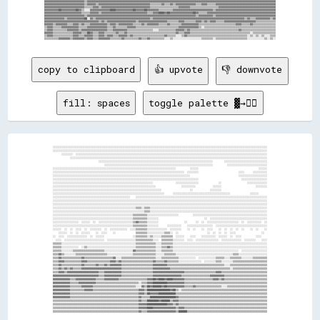
▓▓▓▓▓▓▓▓▓▓▓▓▓▓▓▓▓▓▓▓▓▓▓▓▓▓▓▓▒▒▓▓▓▓▓▓▓▓▓▓▓▓▓▓▓▓▓▓▓▓▓▓▓▓▓▓▓▓▓▓▓▓▓▓▓▓▓▓▓▓▓▓▓▓▓▓▓▓▓▓▓▓▓▓▓▓▓▓▓▓▓▓▓▓▓▓▓▓▓▓▓▓▓▓▓▓▓▓▓▓▓▓▓▓▓▓▓▓▓▓▓▓▓▓▓▓▓▓▓▓▓▓▓▓▓▓▓▓▓▓▓▓▓▓▓▓▓▓▓▓▓▓▓▓▓▓▓▓▓▓▓▓

▓▓▓▓▓▓▓▓▓▓▓▓▓▓▓▓▓▓▓▓▓▓▓▓▓▓▓▓▒▒▓▓▓▓▓▓▒▒▓▓▓▓▓▓▓▓▓▓▓▓▓▓▓▓▓▓▓▓▓▓▓▓▓▓▓▓▓▓▓▓▓▓▓▓▒▒▒▒▒▒▒▒▓▓▒▒▒▒▓▓▒▒▓▓▓▓▓▓▓▓▓▓▓▓▓▓▒▒▒▒▓▓▓▓▒▒▒▒▒▒▓▓▓▓▓▓▓▓▓▓▓▓▓▓▓▓▓▓▓▓▓▓▓▓▓▓▓▓▓▓▓▓▓▓▓▓▓▓▓▓▓▓

▓▓▓▓▓▓▓▓▓▓▓▓▓▓▓▓▓▓▓▓▓▓▓▓▓▓▓▓▒▒▒▒▒▒▓▓▓▓▒▒▓▓▓▓▓▓▓▓▓▓▓▓▓▓▓▓▓▓▓▓▓▓▓▓▓▓▓▓▓▓▓▓▓▓▒▒▒▒▒▒▒▒▒▒▒▒▒▒▒▒▒▒▒▒▓▓▓▓▓▓▓▓▒▒▒▒▒▒▒▒▒▒▒▒▒▒▒▒▒▒▒▒▓▓▓▓▓▓▓▓▓▓▓▓▓▓▓▓▓▓▓▓▓▓▓▓▓▓▓▓▓▓▓▓▓▓▓▓▓▓▓▓

▓▓▓▓▓▓▓▓▓▓██▓▓▓▓▓▓▓▓▓▓██▓▓▒▒░░░░▓▓▓▓▓▓▓▓▓▓▓▓▓▓████▓▓▓▓▓▓▓▓▓▓▓▓██▓▓▓▓▓▓██▓▓▓▓▓▓▓▓▒▒▒▒▒▒▒▒▒▒▓▓▓▓▓▓▓▓▓▓▓▓▓▓▓▓▓▓▓▓▓▓▓▓▓▓▓▓▒▒▓▓▓▓▓▓▓▓▓▓▓▓▓▓▓▓▓▓▓▓▓▓▓▓▓▓▓▓▓▓▓▓▓▓▓▓▓▓▓▓▓▓

▓▓▓▓▓▓▓▓▓▓▓▓▓▓▓▓▓▓▓▓▓▓▓▓▓▓▒▒▒▒▒▒▓▓▓▓▓▓▒▒▓▓▓▓▓▓▓▓▓▓▓▓▓▓▓▓▓▓▓▓▓▓▓▓▓▓▓▓▓▓▓▓▒▒▒▒▓▓▓▓████▓▓██▓▓▓▓▓▓▓▓▓▓▓▓▓▓▓▓██▓▓▒▒▒▒▒▒▓▓▓▓▓▓▓▓▓▓▓▓▓▓▓▓▓▓▓▓▓▓▓▓▓▓▓▓▓▓▓▓▓▓▓▓▓▓▓▓▓▓▓▓▓▓▓▓

▓▓▓▓▓▓▓▓▓▓▓▓▓▓▓▓▓▓▓▓▓▓▓▓▓▓▓▓▒▒▓▓▓▓▓▓▓▓▓▓▓▓▓▓▓▓▓▓▓▓▓▓▓▓▓▓▓▓▓▓▓▓▓▓▓▓▓▓▓▓▓▓▓▓▓▓▓▓▓▓▓▓▓▓▓▓▓▓▓▓▓▓▓▓▓▓▓▓▓▓▓▓▓▓▓▓▒▒▓▓▓▓▓▓▓▓▓▓▒▒▓▓▓▓▓▓▓▓▓▓▓▓▓▓▓▓▓▓▓▓▓▓▓▓▓▓▓▓▓▓▓▓▓▓▓▓▓▓▓▓▓▓

▓▓▓▓▓▓▓▓▓▓▓▓▓▓▒▒▓▓▓▓▓▓▓▓▓▓▓▓██░░▓▓▒▒▓▓▓▓▓▓▓▓▓▓▓▓▓▓▓▓▓▓▓▓▓▓▓▓▓▓▓▓▓▓▓▓▓▓▓▓▓▓▒▒▓▓▓▓▓▓▓▓▓▓▓▓▓▓▓▓▓▓▓▓▓▓▓▓▓▓▓▓▓▓▓▓▓▓▓▓▓▓▓▓▓▓▓▓▓▓▓▓▓▓▓▓▓▓▓▓▓▓▓▓▓▓▓▓▒▒▓▓▒▒▒▒▓▓▓▓▓▓▓▓▓▓▒▒▓▓

▓▓▓▓▓▓▓▓▓▓▓▓▓▓▓▓▓▓▓▓▓▓▓▓▓▓▓▓▓▓▓▓▓▓▓▓▓▓▒▒▓▓▒▒▓▓▓▓▓▓▓▓▓▓▓▓▓▓▓▓▓▓▓▓▒▒▓▓▓▓▓▓▓▓▓▓▓▓▓▓▓▓▓▓▓▓▒▒▒▒▒▒▒▒▓▓▓▓▒▒▒▒▒▒▒▒▓▓▓▓▒▒▓▓▒▒▓▓▓▓▒▒▒▒▒▒▓▓▓▓▓▓▓▓▓▓▓▓▓▓▓▓▓▓▓▓▓▓▒▒▒▒▒▒▒▒▒▒▒▒▒▒

▓▓▓▓▓▓▒▒▓▓▓▓▓▓▓▓▒▒▒▒▓▓▓▓▒▒▓▓▒▒▒▒▓▓▓▓▓▓▓▓▓▓▓▓▒▒▓▓▓▓▒▒▓▓▓▓▓▓▓▓▓▓▒▒▒▒▒▒▓▓▒▒▓▓▓▓▓▓▓▓▒▒▒▒▒▒▓▓▒▒▒▒▒▒▒▒▓▓▓▓▓▓▓▓▓▓▓▓▒▒▒▒▒▒▒▒▒▒▒▒▒▒▒▒▒▒▒▒▒▒▒▒▒▒▓▓▓▓▒▒▒▒▒▒▓▓▒▒▒▒▒▒▒▒▒▒▒▒▒▒▒▒

▒▒▓▓▓▓▒▒▒▒▒▒▓▓▓▓▓▓▓▓▓▓▓▓▒▒▒▒▒▒▓▓▓▓▓▓▓▓▓▓▓▓▓▓▒▒▒▒▓▓▒▒▒▒▒▒▒▒▓▓▓▓▓▓▒▒▒▒▒▒▒▒▒▒▒▒▒▒▒▒▒▒▒▒▒▒▒▒▒▒▒▒▒▒▓▓▓▓▓▓▓▓▓▓▓▓▓▓▒▒░░▒▒▒▒▒▒▒▒▒▒▒▒▒▒▒▒▒▒▒▒▒▒▒▒▒▒▒▒▒▒▒▒▒▒▒▒▒▒▒▒▒▒▒▒▒▒▒▒▒▒

▒▒▓▓▓▓▒▒▒▒▒▒▒▒▒▒▓▓▓▓▓▓▓▓▒▒▓▓▓▓▓▓▓▓▓▓▓▓▓▓▓▓▓▓▒▒▒▒▓▓▓▓▓▓▓▓▓▓▒▒▒▒▒▒▒▒▒▒▒▒▒▒▒▒▒▒░░░░▒▒▒▒▒▒▒▒▒▒▒▒▓▓▓▓▓▓▒▒▓▓▒▒▒▒▒▒▒▒▒▒▒▒▒▒▒▒▒▒▒▒▒▒▒▒▒▒▒▒▒▒▒▒▒▒▓▓▒▒▒▒▒▒▒▒▒▒▒▒▒▒▒▒▒▒▒▒▒▒▒▒

▓▓▓▓▓▓▒▒▒▒▒▒▒▒▒▒▒▒▒▒▓▓▓▓▓▓▒▒▒▒██▓▓▒▒▒▒▓▓▓▓▒▒▒▒▒▒▒▒▓▓▒▒▒▒▓▓▒▒▒▒▒▒▒▒▒▒▒▒▒▒▒▒▒▒▒▒▒▒▒▒▒▒▒▒▒▒▒▒▒▒▓▓▒▒▒▒▓▓▓▓▒▒▒▒▒▒▒▒▒▒▒▒▒▒▒▒▒▒▒▒▒▒▒▒▒▒▒▒▒▒▒▒▒▒▒▒▒▒▒▒▒▒░░▒▒▒▒▒▒▒▒▒▒▒▒▒▒▒▒

▒▒▓▓▓▓▒▒▒▒▒▒▒▒▒▒▒▒▒▒▓▓▓▓▒▒▒▒▓▓▓▓▓▓▒▒▒▒▓▓▓▓▒▒▓▓▓▓▒▒▒▒▓▓▓▓▓▓▒▒▓▓▒▒▒▒▒▒▒▒▒▒▒▒▒▒▒▒▒▒▒▒▒▒▓▓▒▒▒▒▒▒░░░░▒▒▓▓▒▒▒▒▒▒▒▒▒▒▒▒▒▒▒▒▒▒▒▒▒▒▒▒▒▒▒▒▒▒▒▒▒▒▒▒▒▒▒▒▒▒░░▒▒░░▒▒░░▒▒░░░░▒▒▒▒

copy to clipboard
👍 upvote
👎 downvote
fill: spaces
toggle palette ▓→✊🏽
░░░░░░░░░░░░░░░░░░░░░░░░░░░░░░░░░░░░░░░░░░░░░░░░░░░░░░░░░░░░░░░░░░░░░░░░░░░░░░░░░░░░░░░░░░░░░░░░░░░░░░░░░░░░░░░░░░░░░░░░░░░░░░░░░░░░░░░░░░░░░░░░░░░░░░

░░░░░░░░░░░░░░░░░░░░░░░░░░░░░░░░░░░░░░░░░░░░░░░░░░░░░░░░░░░░░░░░░░░░░░░░░░░░░░░░░░░░░░░░░░░░░░░░░░░░░░░░░░░░░░░░░░░░░░░░░░░░░░░░░░░░░░░░░░░░░░░░░░░░░░

      ░░░░░░░░  ░░░░░░░░░░░░░░░░░░░░░░░░░░░░░░░░░░░░░░░░░░░░░░░░░░░░░░░░░░░░░░░░░░░░░░░░░░░░░░░░░░░░░░░░░░░░░░░░░░░░░░░░░░░░░░░░░░░░░░░░░░░░░░░░░░░░░░

            ░░░░░░░░░░░░░░░░░░░░░░░░░░░░░░░░░░░░░░░░░░░░░░░░░░░░░░░░░░░░░░░░░░░░░░░░░░░░░░░░░░░░░░░░░░░░░░░░░░░░░░░░░░░░░░░░░░░░░░░░░░░░░░░░░░░░░░░░░░

                                ░░░░░░░░░░░░░░░░░░░░░░░░░░░░░░░░░░░░░░░░░░░░░░░░░░░░░░░░░░░░░░░░░░░░░░░░░░░░░░░░        ░░░░░░░░░░░░░░░░░░░░░░░░░░░░░░

                                    ░░░░░░░░░░░░░░░░░░░░░░░░░░░░░░░░░░░░░░░░░░░░░░░░░░░░░░░░░░░░░░░░░░░░░░░░░░░░          ░░░░░░░░░░░░░░░░░░░░░░░░░░░░

░░░░░░░░░░░░░░░░░░░░░░░░░░░░░░░░░░░░░░░░░░░░░░░░░░░░░░░░░░░░░░░░░░░░░░░░░░░░░░░░░░░░░░          ░░░░░░                                          ░░░░░░

░░░░░░░░░░░░░░░░░░░░░░░░░░░░░░░░░░░░░░░░░░░░░░░░░░░░░░░░░░░░░░░░░░░░░░░░░░░░░░░░░░░░░░░░░░░░  ░░░░░░░░                            ░░░░      ░░░░░░░░░░

░░░░░░░░░░░░░░░░░░░░░░░░░░░░░░░░░░░░░░░░░░░░░░░░░░░░░░░░░░░░░░░░░░░░░░░░░░░░░░░░░░░░░░░░░░░░░░░░                                  ░░░░░░░░░░░░░░░░░░░░

░░░░░░░░░░░░░░░░░░░░░░░░░░░░░░░░░░░░░░░░░░░░░░░░░░░░░░░░░░░░░░░░░░░░░░░░░░░░░░░░░░░░░░░░░░░░░░░░░░░░░░                              ░░░░░░░░░░░░░░░░░░

░░░░░░░░░░░░░░░░░░░░░░░░░░░░░░░░░░░░░░░░░░░░░░░░░░░░░░░░░░░░░░░░░░░░░░                ░░░░░░░░░░░░░░░░              ░░                  ░░░░░░░░░░░░░░

░░░░░░░░░░░░░░░░░░░░░░░░░░░░░░░░░░░░░░░░░░░░░░░░░░░░░░░░░░░░░░░░░░░░░░░░                  ░░░░░░░░░░            ░░░░░░                        ░░░░░░░░

░░░░░░░░░░░░░░░░░░░░░░░░░░░░░░░░░░░░░░░░░░░░░░░░░░░░░░░░░░░░░░░░░░░░░░░░░░░░                    ░░            ░░░░░░░░                                

░░░░░░░░░░░░░░░░░░░░░░░░░░░░░░░░░░░░░░░░░░░░░░░░░░░░░░░░░░░░░░░░░░░░░░░░░░░░░░      ░░░░░░░░░░░░░░░░░░░░░░░░░░░░░░░░░░░░░░░░              ░░░░░░      

░░░░░░░░░░░░░░░░░░░░░░░░░░░░░░░░░░░░░░░░░░░░░░░░░░░░░░    ░░░░░░░░░░░░░░░░░░░░░░░░░░░░░░░░░░░░░░░░░░░░░░░░░░░░░░░░░░░░░░░░░░░░░░░░░░░░░░░░░░░░░░░░░░░░

░░░░░░░░░░░░░░░░░░░░░░░░░░░░░░░░░░░░░░░░░░░░░░░░░░░░░░░░░░░░░░░░░░░░░░░░░░░░░░░░░░░░░░░░░░░░░░░░░░░░░░░░░░░░░░░░░░░░░░░░░░░░░░░░░░░░░░░░░░░░░░░░░░░░░░

░░░░░░░░░░░░░░░░░░░░░░░░░░░░░░░░░░░░░░░░░░░░░░░░░░░░░░░░░░░░░░░░░░░░░░░░░░░░░░░░░░░░░░░░░░░░░░░░░░░░░░░░░░░░░░░░░░░░░░░░░░░░░░░░░░░░░░░░░░░░░░░░░░░░░░

░░░░░░░░░░░░░░░░░░░░░░░░░░░░░░░░░░░░░░░░░░░░░░░░░░░░░░░░░░▒▒▒▒░░▒▒▒▒░░░░░░░░░░░░░░░░░░░░░░░░░░░░░░░░░░░░░░░░░░░░░░░░░░░░░░░░░░░░░░░░░░░░░░░░░░░░░░░░░░

░░░░░░░░░░░░░░░░░░░░░░░░░░░░░░░░░░░░░░░░░░░░░░░░░░░░░░░░░░░░░░░░▒▒▒▒░░░░░░░░░░░░░░░░░░░░░░░░░░░░░░░░░░░░░░░░░░░░░░░░░░░░░░░░░░░░░░░░░░░░░░░░░░░░░░░░░░

░░░░░░░░░░░░░░░░░░░░░░░░░░░░░░░░░░░░░░░░░░░░░░░░░░░░░░░░▒▒▒▒▒▒▒▒▒▒░░░░░░░░░░░░░░░░░░░░░░          ░░░░░░░░░░░░░░░░░░░░░░░░░░░░░░░░░░░░░░░░░░░░░░░░░░░░

░░░░░░░░░░░░░░░░░░░░░░░░░░░░░░░░░░░░░░░░░░░░░░░░░░░░░░░░▒▒▒▒▒▒▒▒▒▒░░░░░░░░                                ░░  ░░░░░░░░░░░░░░░░░░░░░░░░░░░░░░░░░░░░░░░░

░░░░░░░░░░░░░░░░░░  ░░░░░░  ░░  ░░░░░░░░░░░░░░░░░░░░░░░░▒▒▓▓▒▒▒▒▒▒░░░░░░░░                  ░░      ░░  ░░  ░░░░░░░░░░░░░░░░░░░░░░  ░░  ░░░░░░░░░░  ░░

░░░░░░░░░░░░░░░░░░░░░░░░░░░░░░░░░░░░░░░░░░░░░░░░░░░░░░░░▒▒▒▒▒▒▒▒▒▒░░░░░░░░      ░░░░░░░░░░    ░░░░░░░░░░░░░░░░░░  ░░░░░░░░░░░░░░░░░░░░░░░░░░░░░░░░░░░░

░░░░░░  ░░  ░░  ░░░░  ░░  ░░░░░░░░  ░░  ░░░░░░░░░░░░  ░░░░▒▒▒▒▒▒▒▒░░░░░░░░░░░░░░  ░░░░░░░░    ░░  ░░    ░░  ░░░░    ░░  ░░  ░░  ░░  ░░    ░░  ░░    ░░

    ░░░░░░  ░░  ░░  ░░░░░░    ░░  ░░░░    ░░              ▒▒▒▒▒▒▒▒░░░░░░░░░░░░▒▒▒▒░░  ░░                    ░░  ░░  ░░  ░░  ░░░░                  ░░  

░░  ░░░░  ░░░░░░░░░░░░░░  ░░  ░░░░░░                    ░░▒▒▒▒▒▒▒▒░░▒▒░░░░░░▒▒▒▒▒▒▒▒  ░░░░░░    ░░░░    ░░░░░░░░░░  ░░░░░░  ░░  ░░░░          ░░░░    

  ░░░░  ░░░░░░░░░░░░░░░░░░░░░░░░░░░░  ░░░░░░░░░░░░░░░░░░░░▒▒▒▒▒▒▒▒▒▒▒▒░░░░  ▒▒▒▒▒▒▒▒░░░░░░░░  ░░░░  ░░░░░░░░░░░░░░░░  ░░░░░░░░░░░░░░  ░░░░░░░░    ░░░░

▒▒▒▒▒▒░░░░░░░░░░░░░░░░░░░░░░░░░░░░░░░░░░░░░░░░░░░░░░░░░░░░▒▒▒▒▒▒▒▒▒▒▒▒▒▒░░░░▒▒▒▒▒▒▒▒░░░░░░░░░░░░░░░░░░░░░░░░░░░░░░░░░░░░░░░░░░░░░░░░░░░░░░░░░░░░░░░░░░

▒▒▒▒▒▒░░░░░░░░░░░░  ░░▒▒░░░░░░░░░░░░░░░░░░░░░░░░░░░░░░░░░░▒▒▒▒▒▒▒▒▒▒▒▒▒▒░░░░▒▒▒▒▓▓▒▒░░░░░░░░░░░░░░░░░░░░░░░░░░░░░░░░░░░░░░░░░░░░░░░░░░░░░░░░░░░░░░░░░░

▒▒▒▒▒▒░░░░░░░░▒▒▒▒▒▒▒▒▒▒▒▒▒▒▒▒▒▒▒▒▒▒░░░░░░░░░░░░░░░░░░░░▓▓▒▒▒▒▒▒▒▒▒▒▒▒▒▒░░░░▒▒▒▒▒▒▒▒░░░░░░░░░░░░░░░░░░░░░░░░░░░░░░░░░░░░░░░░░░░░░░  ░░░░░░░░░░░░░░░░░░

▒▒▒▒▓▓▒▒░░░░░░░░▒▒▒▒▒▒▒▒▒▒▒▒▒▒▒▒▒▒▒▒▒▒░░░░░░░░░░░░░░░░░░▒▒▒▒▒▒▒▒▒▒▒▒▒▒▒▒░░░░░░▒▒▒▒▒▒▒▒░░░░░░░░░░░░░░░░░░░░░░░░░░░░░░░░░░░░░░░░▒▒▒▒░░░░░░░░░░░░░░░░░░░░

▒▒▒▒▓▓▒▒▒▒▒▒▒▒▒▒▒▒▒▒▓▓▒▒▒▒▒▒▒▒▒▒▒▒▒▒▒▒▒▒▒▒▓▓░░░░▒▒▒▒▒▒▒▒▒▒▒▒▒▒▒▒▒▒▒▒▒▒▒▒░░░░▒▒▒▒▒▒▒▒▒▒▒▒░░░░░░░░░░░░  ░░░░░░░░░░░░▒▒▒▒▒▒░░░░▒▒▒▒▒▒▒▒░░░░░░░░▒▒▒▒▒▒▒▒▒▒

▒▒▒▒▓▓▓▓▒▒▒▒▒▒▒▒▒▒▒▒▓▓▓▓▒▒▒▒▒▒▒▒▒▒▒▒▒▒▒▒▓▓▓▓▒▒▓▓▒▒▒▒▒▒▒▒▒▒▒▒▒▒▒▒▒▒▒▒▒▒▓▓▒▒▒▒▒▒▓▓▒▒▒▒▒▒▒▒░░░░░░░░░░░░░░░░  ░░░░░░░░▒▒▒▒░░░░░░░░▒▒▒▒▒▒▒▒▒▒▒▒▒▒▒▒▒▒▒▒▒▒▒▒

▒▒▒▒▓▓▒▒▒▒▒▒▒▒▒▒▒▒▒▒▓▓▒▒▒▒▒▒▒▒▓▓▒▒▒▒▓▓▒▒▓▓▓▓▓▓▓▓▒▒▒▒▒▒▒▒▒▒▒▒▒▒▒▒▒▒▒▒▒▒▓▓▓▓▓▓▓▓▓▓▒▒▒▒▒▒▒▒▒▒▒▒▒▒▒▒▒▒▒▒▒▒▒▒▒▒▒▒▒▒▒▒▒▒▒▒▒▒▒▒░░░░▒▒▒▒▒▒▒▒▒▒▒▒▒▒▒▒▒▒▒▒▒▒▒▒▒▒

▒▒▒▒▓▓▒▒▓▓▒▒▓▓▒▒▒▒▒▒▓▓▓▓▓▓▓▓▓▓▓▓▓▓▓▓▓▓▓▓▓▓▓▓▓▓▓▓▒▒▒▒▒▒▒▒▒▒▒▒▒▒▒▒▒▒▒▒▒▒▓▓▓▓▓▓▓▓▓▓▓▓▒▒▒▒▒▒▒▒▒▒▒▒▒▒▒▒▒▒▒▒▒▒▒▒▒▒▒▒▒▒▒▒▒▒▒▒▒▒▒▒▒▒░░▒▒▒▒▒▒▒▒▒▒▒▒▒▒▒▒▒▒▒▒▒▒▒▒

▒▒▒▒▓▓▓▓▒▒▓▓▓▓▓▓▓▓▓▓▓▓▓▓▓▓▓▓▓▓▓▓▒▒▒▒▓▓▓▓▓▓▓▓▓▓▓▓▒▒▒▒▒▒▒▒▒▒▒▒▒▒▒▒▒▒▒▒▒▒▓▓▓▓▓▓▓▓▓▓▓▓▓▓▓▓▓▓▓▓▓▓▒▒▒▒▒▒▒▒▒▒▒▒▒▒▒▒▒▒▒▒▒▒▓▓▓▓▒▒▒▒▒▒▒▒▒▒▒▒▒▒▒▒▒▒▒▒▒▒▒▒▒▒▒▒▒▒▒▒

▓▓▓▓▓▓▓▓▓▓▓▓▓▓▓▓▓▓▓▓▓▓▓▓▓▓▓▓▓▓▓▓▒▒▒▒▓▓▓▓▓▓▓▓▓▓▓▓▒▒▒▒▒▒▒▒▒▒▒▒▒▒▒▒▒▒▒▒▒▒▓▓▓▓▓▓▓▓▓▓▓▓▓▓▓▓▓▓▓▓▒▒▒▒▒▒▒▒▒▒▒▒▒▒▒▒▒▒▒▒▓▓▓▓▓▓▓▓▓▓▒▒▒▒▒▒▒▒▒▒▒▒▒▒▒▒▒▒▒▒▒▒▒▒▒▒▒▒▒▒

▓▓▓▓▓▓▓▓▓▓▓▓▒▒▒▒▓▓▓▓▓▓▓▓▓▓▓▓▓▓▒▒▒▒▒▒▓▓▓▓▓▓▓▓▓▓▒▒▒▒▒▒▒▒▒▒▒▒▒▒▒▒▒▒▒▒▓▓▓▓██▓▓████▓▓████▓▓▓▓▓▓▓▓▒▒▒▒▒▒▒▒▒▒▒▒▒▒▒▒▒▒▒▒▓▓▓▓▒▒▓▓▒▒▒▒▒▒▒▒▒▒▒▒▒▒▒▒▒▒▒▒▒▒▒▒▒▒▒▒▒▒

▓▓▓▓▓▓▓▓▓▓▓▓▒▒▒▒▒▒▓▓▓▓▓▓▓▓▓▓▓▓▒▒▒▒▒▒▒▒▒▒▒▒▒▒▒▒▒▒▒▒▒▒▒▒▒▒▒▒▒▒░░▒▒▒▒▓▓▓▓██████████▓▓▓▓▓▓▓▓▓▓▓▓▒▒▒▒▒▒▒▒▒▒▒▒▒▒▒▒▒▒▒▒▒▒▒▒▒▒▒▒▒▒▒▒▒▒▒▒▒▒▒▒▒▒▒▒▒▒▒▒▒▒▒▒▒▒▒▒▒▒

▓▓▓▓▓▓▓▓▓▓▓▓▒▒▒▒▒▒▒▒▓▓▓▓▓▓▓▓▒▒▒▒▒▒▒▒▒▒▒▒▒▒▒▒▒▒▒▒▒▒▒▒▒▒▒▒▒▒░░░░▓▓▒▒██▓▓██████▓▓██▓▓▓▓▓▓▓▓▓▓▓▓▒▒▒▒▒▒▓▓▒▒▒▒▒▒▒▒▒▒▒▒▒▒▒▒▒▒░░░░▒▒▒▒▒▒▒▒▒▒▒▒▒▒▒▒▒▒▒▒▒▒▒▒▒▒▒▒

▓▓▓▓▓▓▓▓▓▓▓▓▒▒▒▒▒▒▒▒▒▒▓▓▓▓▓▓▒▒▒▒▒▒▒▒▒▒▒▒▒▒▒▒▒▒▒▒▒▒▒▒▒▒▒▒▒▒▒▒▓▓▓▓▒▒████████████████▓▓██▒▒░░▒▒▒▒▒▒▒▒▒▒▒▒▒▒▒▒▒▒▒▒▒▒▒▒▒▒▒▒▒▒▒▒▒▒▒▒▒▒▒▒▒▒▒▒▒▒▒▒▒▒▒▒▒▒▒▒▒▒▒▒

▓▓▓▓▓▓▓▓▓▓▓▓▒▒▒▒▒▒▒▒▒▒▒▒▒▒▒▒▒▒▒▒▒▒▒▒▒▒▒▒▒▒▒▒▒▒▒▒▒▒▒▒▒▒▒▒▒▒▒▒▓▓▓▓▒▒██▓▓▓▓▓▓████████████▒▒▒▒▒▒▒▒▒▒▒▒▒▒▒▒▒▒▒▒▒▒▒▒▒▒▒▒▒▒▒▒▒▒▒▒▒▒▒▒▒▒▒▒▒▒▒▒▒▒▒▒▒▒▒▒▒▒▒▒▒▒▒▒

▓▓▓▓▓▓▓▓▓▓▓▓▒▒▒▒▒▒▒▒▒▒▒▒▒▒▒▒▒▒▒▒▒▒▒▒▒▒▒▒▒▒▒▒▒▒▒▒▒▒▒▒▒▒▒▒▒▒▒▒▓▓▒▒▒▒▒▒██████████████████▓▓▒▒▒▒▒▒▒▒▒▒▒▒▒▒▒▒▒▒▒▒▒▒▒▒▒▒▒▒▒▒▒▒▒▒▒▒▒▒▒▒▒▒▒▒▒▒▒▒▒▒▒▒▒▒▒▒▒▒▒▒▒▒

▒▒▒▒▒▒▒▒▒▒▒▒▒▒▒▒▒▒▒▒▒▒▒▒▒▒▒▒▒▒▒▒▒▒▒▒▒▒▒▒▒▒▒▒▒▒▒▒▒▒▒▒▒▒▒▒▒▒▒▒▓▓▒▒▒▒████████▓▓██████▒▒▓▓▓▓▒▒▒▒▒▒▒▒▒▒▒▒▒▒▒▒▒▒▒▒▒▒▒▒▒▒▒▒▒▒▒▒▒▒▒▒▒▒▒▒▒▒▒▒▒▒▒▒▒▒▒▒▒▒▒▒▒▒▒▒▒▒

▒▒▒▒▒▒▒▒▒▒▒▒▒▒▒▒▒▒▒▒▒▒▒▒▒▒▒▒▒▒▒▒▒▒▒▒▒▒▒▒▒▒▒▒▒▒▒▒▒▒▒▒▒▒▒▒▒▒▒▒▓▓▓▓▓▓██████████████▓▓▓▓▒▒▓▓▒▒▒▒▒▒▒▒▒▒▒▒▒▒▒▒▒▒▒▒▒▒▒▒▒▒▒▒▒▒▒▒▒▒▒▒▒▒▒▒▒▒▒▒▒▒▒▒▒▒▒▒▒▒▒▒▒▒▒▒▒▒

▒▒▒▒▒▒▒▒▒▒▒▒▒▒▒▒▒▒▒▒▒▒▒▒▒▒▒▒▒▒▒▒▒▒▒▒▒▒▒▒▒▒▒▒▒▒▒▒▒▒▒▒▒▒▒▒▒▒▒▒▓▓▓▓▓▓████▓▓▓▓▓▓▓▓▓▓▓▓▓▓▓▓▒▒▓▓▓▓▒▒▒▒▒▒▒▒▒▒▒▒▒▒▒▒▒▒▒▒▒▒▒▒▒▒▒▒▒▒▒▒▒▒▒▒▒▒▒▒▒▒▒▒▒▒▒▒▒▒▒▒▒▒▒▒▒▒
