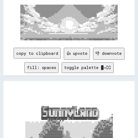
▓▓▓▓▒▒▒▒▓▓▒▒░░░░░░░░  ░░▒▒▓▓▓▓▓▓▓▓▓▓▓▓▓▓▓▓▓▓▓▓▓▓▓▓▓▓▓▓▓▓▓▓▓▓▓▓▓▓▓▓▓▓▓▓▓▓▒▒▒▒▒▒▒▒▒▒▒▒▒▒▓▓▓▓▓▓▓▓▓▓▓▓▓▓▓▓▓▓▓▓▓▓▓▓▓▓▓▓▓▓▓▓▓▓▓▓▓▓▓▓▓▓▓▓▓▓▒▒░░  ░░░░░░  ░░▒▒▓▓▒▒▒▒▓▓

▓▓▓▓▓▓░░▒▒▒▒░░  ░░░░░░░░▓▓▓▓▓▓▓▓▓▓▓▓▓▓▓▓▓▓▓▓▓▓▓▓▓▓▓▓▓▓▓▓▓▓▓▓▓▓▓▓▓▓▓▓▓▓▒▒▒▒▒▒▒▒▒▒▒▒▒▒▒▒▒▒▓▓▓▓▓▓▓▓▓▓▓▓▓▓▓▓▓▓▓▓▓▓▓▓▓▓▓▓▓▓▓▓▓▓▓▓▓▓▓▓▓▓▓▓▒▒▒▒░░░░░░░░░░░░▒▒▒▒░░▓▓▓▓

▓▓▓▓▓▓▒▒░░░░░░░░░░░░▒▒▓▓▓▓▓▓▓▓▓▓▓▓▓▓▓▓▓▓▓▓▓▓▓▓▓▓▓▓▓▓▓▓▓▓▓▓▓▓▓▓▓▓▓▓▓▓▒▒▒▒▒▒▒▒▒▒▒▒▒▒▒▒▒▒▒▒▒▒▓▓▓▓▓▓▓▓▓▓▓▓▓▓▓▓▓▓▓▓▓▓▓▓▓▓▓▓▓▓▓▓▓▓▓▓▓▓▓▓▓▓▓▓▓▓▒▒░░░░░░░░░░░░░░▒▒▓▓▓▓

▓▓▓▓▓▓▒▒░░▒▒▒▒░░░░░░░░▒▒▓▓▓▓▓▓▓▓▓▓▓▓▓▓▓▓▓▓▓▓▓▓▓▓▓▓▓▓▓▓▓▓▓▓▓▓▓▓▓▓▓▓▒▒▒▒▒▒▒▒▒▒▒▒▒▒▒▒▒▒▒▒▒▒▒▒▒▒▓▓▓▓▓▓▓▓▓▓▓▓▓▓▓▓▓▓▓▓▓▓▓▓▓▓▓▓▓▓▓▓▓▓▓▓▓▓▓▓▓▓▒▒░░░░░░░░░░▒▒▒▒░░▒▒▓▓▓▓

▓▓▓▓▓▓▓▓░░▒▒▒▒░░░░  ░░░░▓▓▓▓▓▓▓▓▓▓▓▓▓▓▓▓▓▓▓▓▓▓▓▓▓▓▓▓▓▓▓▓▓▓▓▓▓▓▓▓▒▒▒▒▒▒▒▒▒▒▒▒▒▒▒▒▒▒▒▒▒▒▒▒▒▒▒▒▒▒▓▓▓▓▓▓▓▓▓▓▓▓▓▓▓▓▓▓▓▓▓▓▓▓▓▓▓▓▓▓▓▓▓▓▓▓▓▓▓▓░░░░░░░░░░░░▒▒▒▒░░▓▓▓▓▓▓

▓▓▓▓▓▓▓▓▓▓▒▒░░▒▒░░░░    ▒▒▓▓▓▓▓▓▓▓▓▓▓▓▓▓▓▓▓▓▓▓▓▓▓▓▓▓▓▓▓▓▓▓▓▓▓▓▒▒▒▒▒▒▒▒▒▒▒▒▒▒▒▒▒▒▒▒▒▒▒▒▒▒▒▒▒▒▒▒▒▒▒▒▓▓▓▓▓▓▓▓▓▓▓▓▓▓▓▓▓▓▓▓▓▓▓▓▓▓▓▓▓▓▓▓▒▒▒▒      ░░░░▒▒░░▒▒▓▓▓▓▓▓▓▓

▓▓▓▓▓▓▓▓▒▒▒▒▒▒░░░░░░░░░░  ░░▓▓▓▓▓▓▓▓▓▓▓▓▓▓▓▓▓▓▓▓▓▓▓▓▓▓▓▓▓▓▓▓▒▒▒▒▒▒▒▒▒▒▒▒▒▒▒▒▒▒▒▒▒▒▒▒▒▒▒▒▒▒▒▒▒▒▒▒▒▒▓▓▓▓▓▓▓▓▓▓▓▓▓▓▓▓▓▓▓▓▓▓▓▓▓▓▓▓▒▒░░    ░░░░░░░░░░░░▒▒▒▒▒▒▓▓▓▓▓▓

▒▒▒▒▓▓▓▓▒▒▓▓▓▓▒▒░░░░░░░░░░    ▒▒▓▓▓▓▓▓▓▓▓▓▓▓▓▓▓▓▓▓▓▓▓▓▓▓▒▒▒▒▒▒▒▒▒▒▒▒▒▒▒▒▒▒▒▒▒▒▒▒▒▒▒▒▒▒▒▒▒▒▒▒▒▒▒▒▒▒▒▒▓▓▓▓▓▓▓▓▓▓▓▓▓▓▓▓▓▓▓▓▓▓▓▓░░    ░░░░░░░░░░░░░░▒▒▓▓▓▓▒▒▓▓▒▒▒▒

▒▒░░░░  ░░░░  ▓▓▓▓▒▒  ░░░░░░  ░░▓▓▓▓▓▓▓▓▓▓▓▓▓▓▓▓▓▓▓▓▓▓▒▒▒▒▒▒▒▒▒▒▒▒▒▒▒▒▒▒▒▒▒▒▒▒▒▒▒▒▒▒▒▒▒▒▒▒▒▒▒▒▒▒▒▒▒▒▒▒▓▓▓▓▓▓▓▓▓▓▓▓▓▓▓▓▓▓▓▓▓▓    ░░░░░░░░░░░░▒▒▓▓▓▓  ░░░░  ░░▒▒

▓▓▒▒▒▒░░░░      ░░▓▓▒▒░░░░░░  ░░▓▓▓▓▓▓▓▓▓▓▓▓▓▓▓▓▓▓▒▒▒▒▒▒▒▒▒▒▒▒▒▒▒▒▒▒▒▒▒▒▒▒▒▒▒▒▒▒▒▒▒▒▒▒▒▒▒▒▒▒▒▒▒▒▒▒▒▒▒▒▒▒▓▓▓▓▓▓▓▓▓▓▓▓▓▓▓▓▓▓▓▓  ░░░░░░░░░░▒▒▒▒▓▓    ░░░░░░░░▒▒▓▓

▓▓▓▓▒▒▒▒░░░░░░░░░░░░░░░░  ░░▒▒░░▒▒▒▒░░░░▒▒▓▓▓▓▒▒▒▒▒▒▒▒▒▒▒▒▒▒▒▒▒▒▒▒▒▒▒▒▒▒▒▒░░░░░░░░░░▒▒▒▒▒▒▒▒▒▒▒▒▒▒▒▒▒▒▒▒▒▒▒▒▓▓▓▓▓▓▒▒░░  ▒▒▒▒▒▒▒▒░░    ░░░░░░░░░░░░░░░░░░▒▒▒▒▒▒

▒▒▒▒▒▒░░▒▒▒▒░░░░░░░░░░░░░░  ░░▒▒▒▒▒▒░░░░░░░░▒▒▒▒▒▒▒▒▒▒▒▒▒▒▒▒▒▒▒▒▒▒▒▒▒▒░░░░░░░░░░░░░░░░░░▒▒▒▒▒▒▒▒▒▒▒▒▒▒▒▒▒▒▒▒▒▒▒▒░░░░░░░░▒▒▒▒▒▒    ░░░░░░░░░░░░░░░░░░▒▒▒▒░░▒▒▒▒

▒▒▒▒▒▒░░░░░░░░░░░░░░░░░░░░░░    ░░░░▒▒▒▒▒▒░░▒▒▒▒▒▒▒▒▒▒▒▒▒▒▒▒▒▒▒▒▒▒░░░░░░░░░░░░░░░░░░░░░░░░▒▒▒▒▒▒▒▒▒▒▒▒▒▒▒▒▒▒▒▒▒▒░░▒▒▒▒▒▒░░░░░░  ░░░░░░░░░░░░░░░░░░░░░░░░░░▒▒▒▒

▓▓▓▓▒▒▒▒░░░░    ░░▒▒░░▒▒▒▒░░░░░░░░▒▒░░▒▒▒▒▒▒░░▒▒▒▒▒▒▒▒▒▒▒▒▒▒▒▒▒▒▒▒▒▒░░░░░░          ░░░░░░░░▒▒▒▒▒▒▒▒▒▒▒▒▒▒▒▒▒▒░░▒▒▒▒▒▒▒▒▒▒▒▒░░░░░░░░▒▒▒▒░░▒▒▒▒░░  ░░░░░░▒▒▒▒▓▓

▓▓▓▓▓▓▒▒▓▓▒▒░░░░░░░░░░▒▒▓▓▒▒▒▒▒▒▒▒    ░░░░░░    ░░▒▒▒▒▒▒▒▒▒▒▒▒▒▒▒▒░░░░░░░░            ░░░░░░░░▒▒▒▒▒▒▒▒▒▒▒▒      ░░░░░░  ░░▒▒▒▒▒▒▓▓▒▒▒▒▒▒░░░░░░░░░░░░▒▒▒▒▒▒▓▓▓▓

▓▓▓▓▒▒▒▒▓▓▒▒▒▒▒▒░░  ░░▒▒▒▒▒▒▒▒▒▒▒▒░░  ░░░░░░░░        ▒▒▒▒▒▒▒▒░░▒▒░░░░░░░░            ░░░░░░░░░░▒▒▒▒▒▒      ░░░░░░░░░░  ░░▒▒▒▒▒▒▒▒▒▒▒▒▒▒░░░░░░░░▒▒▓▓▓▓▓▓▒▒▒▒▓▓

▒▒▒▒▒▒▒▒▓▓▒▒▒▒▒▒▒▒▒▒▒▒▒▒▒▒▒▒░░░░░░  ▒▒▒▒░░░░░░░░    ░░░░    ░░▒▒░░░░░░░░░░            ░░░░░░░░░░    ░░    ░░░░░░░░░░▒▒▒▒  ░░░░▒▒▒▒▒▒▒▒▒▒▒▒▒▒▒▒▒▒▒▒▒▒▒▒▒▒▒▒▒▒▒▒

░░░░░░▒▒▒▒▒▒▒▒▒▒▒▒▒▒▒▒▒▒▒▒▒▒▒▒░░░░░░░░░░▒▒▒▒░░▒▒░░░░░░      ░░▒▒░░  ░░░░░░          ░░░░░░░░░░▒▒      ░░░░░░▒▒░░▒▒░░  ░░░░░░░░▒▒▒▒▒▒▒▒▒▒▒▒▒▒▒▒▒▒▒▒▒▒▒▒▒▒▒▒░░░░

▒▒▒▒▒▒▒▒▒▒▒▒▒▒░░▒▒░░▒▒▒▒▒▒▒▒▒▒░░░░░░░░    ░░    ░░      ░░░░░░▒▒░░░░    ░░                ░░░░▒▒▒▒░░░░          ░░░░  ░░░░░░▒▒▒▒▒▒▒▒▒▒▒▒▒▒░░▒▒▒▒░░▒▒▒▒▒▒▒▒▒▒▒▒

▒▒▒▒▒▒░░░░░░░░░░░░▒▒▒▒▒▒▒▒▒▒▒▒▒▒▒▒▒▒▒▒▒▒▒▒░░  ░░░░            ░░░░░░░░░░░░░░░░      ░░░░░░░░░░░░        ░░░░░░  ░░▒▒▒▒▒▒▒▒▒▒▒▒▒▒▒▒▒▒▒▒▒▒▒▒▒▒▒▒░░░░░░░░░░░░▒▒▒▒

▒▒░░░░▒▒▒▒▒▒░░░░░░░░▒▒▒▒▒▒▒▒▒▒▒▒▒▒░░░░░░░░  ░░  ░░░░░░  ░░░░░░  ░░░░░░░░░░░░░░░░░░░░░░░░░░░░░░  ░░░░  ░░░░░░  ░░  ░░░░░░░░▒▒▒▒▒▒▒▒▒▒▒▒▒▒▒▒░░░░░░░░░░▒▒▒▒▒▒░░▒▒

▒▒▒▒▒▒░░░░░░▒▒▒▒▒▒░░░░░░  ▒▒▒▒▒▒▒▒▒▒▒▒░░░░░░░░░░░░░░  ░░    ░░░░▒▒░░    ░░░░░░░░░░░░░░    ░░▒▒░░░░  ░░  ░░░░░░░░░░░░░░░░▒▒▒▒▒▒▒▒▒▒░░░░░░░░░░░░▒▒▒▒▒▒░░░░░░▒▒▒▒

▓▓▓▓▒▒▒▒▒▒▒▒▒▒▒▒▒▒▒▒▒▒▒▒░░░░▒▒░░▒▒▒▒▒▒▒▒▒▒▒▒▒▒▒▒▒▒▒▒▒▒▒▒░░▒▒▒▒▒▒▒▒▒▒▒▒▒▒░░░░░░░░░░░░  ░░▒▒▒▒▒▒▒▒▒▒▒▒▒▒▒▒▒▒▒▒▒▒▒▒▒▒▒▒▒▒▒▒▒▒▒▒▒▒░░░░░░░░▒▒▒▒▒▒▒▒▒▒▒▒▒▒▒▒▓▓▒▒▒▒▓▓

▓▓▒▒▒▒░░▒▒▒▒▒▒▒▒▒▒▒▒▒▒▒▒▒▒▒▒░░░░▒▒░░▒▒▒▒▒▒▒▒▒▒░░░░░░░░░░░░░░░░░░░░░░░░░░░░░░░░░░░░░░░░░░░░░░░░░░░░░░░░░░░░░░░░▒▒▒▒▒▒▒▒▒▒▒▒▒▒░░░░▒▒▒▒▒▒▒▒▒▒▒▒▒▒▒▒▒▒▒▒▒▒▒▒▒▒▒▒▒▒

▒▒▒▒▒▒▒▒▒▒▒▒▒▒▒▒▒▒▒▒▒▒▒▒▒▒▒▒▒▒▒▒▒▒▒▒▒▒▒▒▒▒▒▒▒▒▒▒▒▒▒▒▒▒▒▒▒▒▒▒▒▒▒▒▒▒▒▒▒▒▒▒▒▒▒▒▒▒▒▒▒▒▒▒▒▒▒▒▒▒▒▒▒▒▒▒▒▒▒▒▒▒▒▒▒▒▒▒▒▒▒▒▒▒▒▒▒▒▒▒▒▒▒▒▒▒▒▒▒▒▒▒▒▒▒▒▒▒▒▒▒▒▒▒▒▒▒▒▒▒▒▒▒▒▒▒▒▒

▒▒▒▒▒▒▒▒▒▒▒▒▒▒▒▒▒▒▒▒▒▒▒▒▒▒▒▒▒▒▒▒▒▒▒▒▒▒▒▒▒▒▒▒▒▒▒▒▒▒▒▒▒▒▒▒▒▒▒▒▒▒▒▒▒▒▒▒▒▒▒▒▒▒▒▒▒▒▒▒▒▒▒▒▒▒▒▒▒▒▒▒▒▒▒▒▒▒▒▒▒▒▒▒▒▒▒▒▒▒▒▒▒▒▒▒▒▒▒▒▒▒▒▒▒▒▒▒▒▒▒▒▒▒▒▒▒▒▒▒▒▒▒▒▒▒▒▒▒▒▒▒▒▒▒▒▒▒

▒▒▒▒▒▒▒▒▒▒▒▒▒▒▒▒▒▒▒▒▒▒▒▒▒▒▒▒▒▒▒▒▒▒▒▒▒▒▒▒▒▒▒▒▒▒▒▒▒▒▒▒▒▒▒▒▒▒▒▒▒▒▒▒▒▒▒▒▒▒▒▒▒▒▒▒▒▒▒▒▓▓▒▒▒▒▒▒▒▒▒▒▒▒▒▒▒▒▒▒▒▒▒▒▒▒▒▒▒▒▒▒▒▒▒▒▒▒▒▒▒▒▒▒▒▒▒▒▒▒▒▒▒▒▒▒▒▒▒▒▒▒▒▒▒▒▒▒▒▒▒▒▒▒▒▒▒▒

▓▓▓▓▒▒▒▒▓▓▓▓▓▓▓▓▓▓▓▓▓▓▓▓▓▓▓▓▓▓▓▓▓▓▓▓▓▓▓▓▓▓▓▓▓▓▓▓▒▒▒▒▓▓▓▓▓▓▓▓▒▒▓▓▓▓▓▓▓▓▓▓▓▓▓▓▓▓▓▓▓▓▓▓▒▒▓▓▓▓▓▓▓▓▓▓▒▒▓▓▓▓▓▓▒▒▒▒▓▓▓▓▓▓▓▓▓▓▓▓▓▓▓▓▓▓▓▓▓▓▓▓▓▓▓▓▓▓▓▓▓▓▓▓▓▓▒▒▓▓▓▓▒▒▓▓▓▓

copy to clipboard
👍 upvote
👎 downvote
fill: spaces
toggle palette ▓→✊🏽
                          ▒▒▓▓▒▒▒▒▒▒▓▓                                      ▓▓▒▒▒▒▒▒                                                          

                          ██▒▒▒▒▓▓▓▓██▓▓▓▓▓▓▓▓▓▓▓▓▓▓▓▓▓▓░░▓▓▓▓▓▓▓▓▒▒▓▓▓▓▒▒▓▓▓▓▓▓▒▒▒▒    ▓▓▓▓▓▓██░░▓▓▓▓▓▓▓▓▒▒▓▓▓▓▓▓▓▓░░                        

                          ██▒▒▓▓██████▒▒▒▒██▒▒▒▒▒▒▒▒▒▒▒▒▒▒▒▒▒▒▒▒▒▒▒▒▒▒▒▒██▒▒▒▒▒▒▒▒▓▓  ▓▓▒▒▒▒▒▒▒▒▒▒▒▒▒▒▒▒▒▒▒▒▓▓▒▒▒▒▒▒▒▒░░                      

                          ██▒▒░░░░▒▒▓▓░░░░██░░░░▒▒░░▓▓░░░░▒▒░░██░░░░▒▒░░██░░░░▒▒░░▒▒  ██▒▒░░▓▓▒▒░░▒▒░░██▒▒░░▒▒░░██▒▒░░▒▒                      

                          ██▓▓▓▓▓▓░░██░░░░██░░░░▒▒░░██░░░░▒▒░░██░░░░▒▒░░░░░░░░▒▒░░██  ██▓▓░░░░░░░░▒▒░░██░░░░▒▒░░██░░░░▒▒                      

                          ▓▓██████░░██░░░░██░░░░▒▒░░██░░░░▒▒░░██░░░░██░░░░░░██▒▒░░▓▓▒▒██▒▒░░░░░░░░▒▒░░▓▓░░░░▒▒░░██░░░░▒▒                    ▒▒

                          ██░░░░░░▒▒██▒▒░░░░░░▒▒░░░░██░░░░▒▒░░██░░░░████░░▓▓██▒▒░░░░░░░░▒▒░░▓▓░░░░▒▒░░▓▓░░░░▒▒░░░░░░▒▒▒▒                    ░░

                          ██████████████████████████▓▓██████████████▒▒▓▓████▓▓██████████████████████████████████████▓▓▒▒                ░░▒▒▓▓

                          ██████████▒▒██▓▓██▓▓████▓▓████▓▓██████████░░▓▓▓▓██▓▓██████████████████████▓▓██████████████▓▓              ░░░░▒▒░░▒▒

                                    ▒▒▓▓▒▒▓▓▒▒▒▒▒▒▒▒░░░░▓▓  ▓▓░░                                                          ▒▒▓▓▒▒▓▓▒▒▒▒▒▒▒▒  ▒▒

░░░░░░░░  ░░░░  ░░░░░░  ░░░░░░░░░░▒▒▒▒▒▒▒▒▒▒▓▓▓▓▓▓▒▒▒▒▓▓░░░░░░  ░░░░░░  ░░░░    ░░░░░░░░  ░░░░░░░░░░░░░░░░░░    ░░░░░░▒▒▒▒▒▒▒▒▓▓▒▒▓▓▓▓▓▓▒▒▒▒▒▒

░░░░░░░░░░░░░░░░░░░░░░░░░░░░░░░░▒▒▓▓▒▒▒▒▓▓▒▒▒▒▒▒▒▒▓▓▓▓▓▓░░░░░░░░░░░░░░░░░░░░░░░░░░░░░░░░░░░░░░░░░░░░░░░░░░░░░░░░░░░░░░▒▒▓▓▒▒▒▒▒▒▓▓▒▒▒▒▒▒▓▓▓▓▓▓

░░░░░░░░░░░░░░░░░░░░░░░░░░░░░░▒▒▒▒▒▒▓▓▒▒▒▒▓▓▒▒▓▓▒▒▒▒▒▒▓▓░░░░░░░░░░░░░░░░░░░░░░░░░░░░░░░░░░░░░░░░░░░░░░░░░░░░░░░░░░░░▒▒▓▓▒▒▓▓▒▒▓▓▓▓▒▒▓▓▒▒▒▒▒▒▓▓

░░░░░░░░░░░░░░░░░░░░░░░░░░░░▒▒▒▒▓▓▒▒▒▒▒▒▒▒▓▓▓▓▓▓▓▓▓▓▓▓▒▒▒▒▒▒▒▒░░░░░░░░░░░░░░░░░░░░░░░░░░░░░░░░░░░░░░░░░░░░░░░░░░░░▒▒▓▓▒▒▒▒▓▓▒▒▒▒▒▒▓▓▓▓▓▓▓▓▓▓▒▒

░░░░░░░░░░░░░░░░░░░░░░░░░░░░▒▒▒▒▒▒▒▒▒▒▒▒▓▓▒▒▓▓▓▓▓▓▓▓▒▒▒▒▓▓▒▒▓▓░░░░░░░░░░░░░░░░░░░░░░░░░░░░░░░░░░░░░░░░░░░░░░░░░░▒▒▓▓▒▒▓▓▓▓▒▒▓▓▒▒▓▓▓▓▓▓▓▓▓▓▒▒▒▒

░░░░░░░░░░░░░░░░░░░░░░░░░░░░▒▒▒▒▓▓▓▓▓▓▒▒▓▓▓▓▓▓▓▓▓▓▓▓▒▒▒▒▒▒▒▒▒▒░░░░░░░░░░░░░░░░░░░░░░░░░░░░░░░░░░░░░░░░░░░░░░░░░░▒▒▒▒▒▒▓▓▓▓▓▓▓▓▓▓▓▓▓▓▓▓▓▓▓▓▒▒▒▒

░░░░░░░░░░░░░░░░░░░░░░░░░░▒▒▓▓▒▒▒▒▒▒▓▓▓▓▓▓▓▓▓▓▓▓▓▓▓▓▓▓▓▓▓▓▓▓▒▒░░░░▒▒▒▒░░░░░░░░░░░░░░░░░░░░░░░░░░░░░░░░░░░░  ░░▒▒▓▓▓▓▒▒▓▓▒▒▒▒▒▒▓▓▓▓▓▓▓▓▓▓▓▓▓▓▓▓

░░░░░░░░░░░░░░░░░░░░░░░░▒▒▒▒▒▒▓▓▒▒▒▒▓▓▓▓▓▓▓▓▓▓▓▓▓▓▓▓▓▓▓▓▓▓▓▓▒▒░░░░▒▒▒▒▒▒░░░░░░░░░░░░░░░░░░░░░░░░░░░░░░░░░░░░░░▒▒▒▒▓▓▓▓▓▓▒▒▓▓▓▓▓▓▓▓▓▓▓▓▓▓▓▓▒▒▓▓

░░░░░░░░░░░░░░░░░░░░░░▓▓▒▒▓▓▒▒▒▒▓▓▓▓▓▓▓▓▓▓▓▓▓▓▓▓▓▓▓▓▓▓▓▓▓▓▓▓▒▒▒▒░░▒▒▒▒▒▒░░░░░░░░░░░░░░░░░░░░░░░░░░░░░░░░░░░░▒▒▓▓▒▒▒▒▒▒▒▒▓▓▓▓▓▓▓▓▓▓▓▓▓▓▓▓▓▓▓▓▓▓

░░░░░░░░░░░░░░░░░░░░░░▒▒▓▓▒▒▓▓▓▓▓▓▓▓▓▓▓▓▓▓▓▓▓▓▓▓▓▓▓▓▓▓▓▓▓▓▓▓▓▓▒▒▒▒▒▒▒▒▒▒░░░░░░░░░░░░░░░░░░░░░░░░░░░░░░░░░░░░▒▒▓▓▓▓▓▓▓▓▒▒▓▓▓▓▓▓▓▓▓▓▓▓▓▓▓▓▓▓▓▓▓▓

░░░░░░░░▒▒▒▒░░░░░░░░░░▒▒▒▒▒▒▓▓▓▓▓▓▓▓▓▓▓▓▓▓▓▓▓▓▓▓▓▓▓▓▓▓▓▓▓▓▓▓▒▒▒▒▒▒▒▒▒▒▒▒▒▒░░░░░░░░░░░░░░░░░░░░▒▒░░░░░░░░░░░░▒▒▒▒▓▓▓▓▓▓▓▓▓▓▓▓▓▓▓▓▓▓▓▓▓▓▓▓▓▓▓▓▓▓
