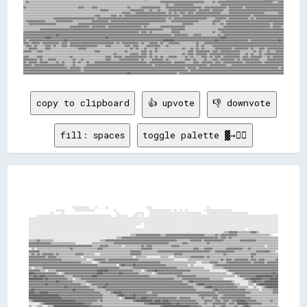
▒▒▓▓▒▒▒▒▒▒▒▒▒▒▒▒▒▒▒▒▒▒▒▒▒▒▒▒▒▒▒▒▒▒▒▒▒▒▒▒▒▒▒▒▒▒▒▒▒▒▒▒▒▒▒▒▒▒▒▒▒▒▒▒▒▒▒▒▒▒▒▒▒▒▒▒▒▒▒▒▒▒▒▒▒▒▒▒▒▒▒▒▒▒▒▒▒▒▒▒▓▓▓▓▓▓▓▓▓▓▓▓▓▓▓▓▓▓▓▓▓▓▓▓▓▓▓▓▓▓▓▓▒▒▒▒▒▒▓▓▒▒▓▓▓▓▓▓▓▓▓▓▓▓▓▓▓▓▓▓▓▓▓▓▓▓▓▓▓▓▓▓▓▓▓▓▓▓▓▓▓▓▒▒▒▒▓▓▓▓

▒▒▒▒▒▒▒▒▒▒▒▒▒▒▒▒▒▒▒▒▒▒▒▒▒▒▒▒▒▒▒▒▒▒▒▒▒▒▒▒▒▒▒▒▒▒▒▒▒▒▒▒▒▒▒▒▒▒▒▒▒▒▒▒▒▒▒▒▒▒▒▒▒▒▒▒▒▒▒▒▒▒▒▒▒▒▒▒▒▒▒▒▒▒▒▒▒▒▒▒▒▒▒▒▓▓▒▒▒▒▓▓▓▓▓▓▓▓▓▓▓▓▓▓▒▒▒▒▒▒▒▒▒▒▒▒▒▒▒▒▒▒▒▒▓▓▓▓▓▓▓▓▓▓▓▓▓▓▓▓▓▓▓▓▓▓▓▓▓▓▓▓▓▓▓▓▓▓▓▓▓▓▓▓▓▓▓▓▓▓

▓▓▒▒▒▒▒▒▒▒▒▒▒▒▒▒▒▒▒▒▒▒▒▒▒▒▒▒▒▒▒▒▒▒▒▒▒▒▒▒▓▓▓▓▒▒▒▒▒▒▓▓▓▓▒▒▒▒▒▒▒▒▒▒▒▒▒▒▒▒▒▒▒▒▒▒▓▓▒▒▒▒▒▒▒▒▓▓▓▓▓▓▓▓▓▓▓▓▓▓▒▒▒▒▓▓▓▓▓▓▓▓▓▓▓▓▓▓▓▓▓▓▓▓▓▓▓▓▓▓▒▒▓▓▓▓▓▓▓▓▓▓▓▓▓▓▓▓▒▒▓▓▓▓▓▓▓▓▓▓▒▒▓▓▓▓▓▓▓▓▓▓▓▓▓▓▓▓▓▓▓▓▓▓▓▓▓▓▓▓

▒▒▒▒▒▒▒▒▒▒▒▒▒▒▒▒▒▒▒▒▒▒▒▒▒▒▒▒▒▒▒▒▒▒▒▒▒▒▒▒▒▒▒▒▒▒▒▒▒▒▒▒▒▒▒▒▓▓▓▓▓▓▒▒▒▒▒▒▒▒▒▒▒▒▒▒▒▒▓▓▓▓▓▓▓▓▓▓▒▒▒▒▓▓▒▒▒▒▓▓▒▒▒▒▒▒▓▓▓▓▓▓▓▓▓▓▓▓▓▓▓▓▓▓▓▓▒▒▓▓▓▓▓▓▓▓▒▒▓▓▓▓▓▓▓▓▒▒▒▒▓▓▓▓▓▓▓▓▓▓▓▓▓▓▓▓▓▓▓▓▓▓▓▓▓▓▓▓▓▓▓▓▓▓▓▓▓▓▓▓

▒▒▒▒▒▒▒▒▒▒▒▒▒▒▒▒▒▒▒▒▒▒▒▒▒▒▒▒▒▒▒▒▒▒▒▒▒▒▒▒▒▒▒▒▒▒▒▒▒▒▒▒▒▒▒▒▒▒▒▒▒▒▒▒▒▒▒▒▒▒▒▒▓▓▓▓▓▓▒▒▒▒▓▓▓▓▓▓▓▓▓▓▓▓▓▓▓▓▓▓▓▓▓▓▒▒▓▓▒▒▓▓▒▒▓▓▓▓▒▒▓▓▓▓▒▒▓▓▓▓▓▓▓▓▓▓▓▓▓▓▓▓▓▓▒▒▒▒▒▒▓▓▓▓▓▓▓▓▓▓▓▓▓▓▓▓▓▓▓▓▓▓▓▓▓▓▒▒▒▒▒▒▒▒▒▒▓▓▓▓

▒▒▒▒▒▒▒▒▒▒▒▒▒▒▒▒▒▒▒▒▒▒▒▒▒▒▒▒▒▒▒▒▒▒▒▒▒▒▒▒▒▒▒▒▒▒▒▒▒▒▒▒▓▓▓▓▒▒▒▒▒▒▒▒▓▓▓▓▒▒▓▓▒▒▓▓▓▓▓▓▓▓▓▓▓▓▓▓▓▓▓▓▓▓▓▓▓▓▓▓▓▓▓▓▓▓▓▓▓▓▓▓▓▓▒▒▓▓▓▓▓▓▓▓▓▓▓▓▓▓▓▓▓▓▓▓▓▓▓▓▓▓▓▓▓▓▓▓▓▓▓▓▓▓▓▓▓▓▓▓▓▓▓▓▓▓▒▒▓▓▓▓▓▓▓▓▓▓▓▓▓▓▓▓▓▓▓▓▓▓

▒▒▒▒▒▒▒▒▒▒▒▒▒▒▒▒▒▒▒▒▒▒▓▓▓▓▓▓▓▓▓▓▓▓▓▓▓▓▓▓▓▓▓▓▓▓▓▓▓▓▓▓▒▒▓▓▓▓▓▓▓▓▓▓▓▓▓▓▓▓▓▓▓▓▓▓▓▓▓▓▓▓▓▓▓▓▓▓▓▓▓▓▓▓▓▓▓▓▓▓▓▓▓▓▒▒▓▓▒▒▓▓▓▓▓▓▓▓▓▓▓▓▓▓▓▓▓▓▓▓▓▓▓▓▒▒▒▒▒▒▓▓▓▓▓▓▓▓▒▒▓▓▓▓▓▓▓▓▓▓▓▓▓▓▒▒▓▓▒▒▓▓▓▓▓▓▓▓▓▓▓▓▓▓▓▓▓▓▓▓

▒▒▓▓▓▓▓▓▓▓▓▓▓▓▓▓▒▒▒▒▒▒▒▒▓▓▓▓▓▓▓▓▓▓▓▓▒▒▒▒▒▒▒▒▒▒▒▒▒▒▓▓▓▓▓▓▓▓▓▓▓▓▒▒▓▓▓▓▓▓▓▓▓▓▓▓▓▓▓▓▓▓▓▓▓▓▓▓▓▓▓▓▓▓▓▓▓▓▓▓▓▓▓▓▒▒▒▒▓▓▓▓▓▓▓▓▓▓▓▓▓▓▓▓▓▓▓▓▒▒▒▒▒▒▒▒▒▒▓▓▓▓▓▓▒▒▒▒▓▓▓▓▓▓▓▓▓▓▓▓▓▓▓▓▓▓▓▓▓▓▓▓▓▓▓▓▓▓▓▓▓▓▓▓▓▓▓▓▓▓

▒▒▒▒▓▓▓▓▓▓▓▓▓▓▓▓▓▓▓▓▓▓▓▓▒▒▒▒▒▒▒▒▒▒▒▒▒▒▒▒▓▓▓▓▓▓▓▓▓▓▓▓▓▓▓▓▓▓▓▓▓▓▓▓▓▓▓▓▓▓▓▓▓▓▓▓▓▓▓▓▓▓▓▓▓▓▓▓▓▓▓▓▒▒▒▒▒▒▒▒▒▒▒▒▒▒▒▒▒▒▒▒▒▒▒▒▓▓▓▓▓▓▓▓▒▒▒▒▒▒▒▒▒▒▒▒▒▒▓▓▒▒▒▒▓▓▒▒▓▓▓▓▓▓▓▓▓▓▓▓▓▓▓▓▓▓▓▓▓▓▓▓▓▓▓▓▓▓▓▓▒▒▓▓▓▓▓▓▓▓

▒▒▒▒▒▒▒▒▒▒▒▒▒▒▒▒▒▒▒▒▒▒▒▒▒▒▒▒▒▒▒▒▒▒▓▓▓▓▓▓▓▓▓▓▓▓▓▓▒▒▓▓▓▓▓▓▓▓▓▓▒▒▓▓▓▓▓▓▓▓▓▓▓▓▓▓▓▓▓▓▓▓▓▓▓▓▒▒▓▓▒▒▒▒▒▒▒▒▒▒▓▓▓▓▓▓▓▓▓▓▓▓▓▓▓▓▓▓▒▒▒▒▒▒▒▒▒▒▒▒▒▒▒▒▒▒▒▒▒▒▒▒▒▒▒▒▓▓▓▓▓▓▓▓▓▓▓▓▓▓▓▓▓▓▓▓▓▓▓▓▓▓▓▓▓▓▓▓▓▓▒▒▓▓▓▓▓▓▒▒

▒▒▒▒▒▒▒▒▒▒▒▒▓▓▓▓▓▓▓▓▓▓▓▓▓▓▓▓▓▓▓▓▓▓▓▓▓▓▓▓▓▓▓▓▓▓▓▓▓▓▓▓▓▓▓▓▓▓▓▓▓▓▓▓▓▓▓▓▓▓▓▓▓▓▓▓▓▓▓▓▓▓▓▓▓▓▓▓▓▓▓▓▓▓▓▓▓▓▓▓▓▓▒▒▒▒▒▒▓▓▓▓▓▓▓▓▓▓▒▒▒▒▒▒▒▒▒▒▒▒▒▒▒▒▒▒▒▒▒▒▒▒▓▓▓▓▓▓▓▓▓▓▓▓▓▓▓▓▓▓▓▓▓▓▓▓▓▓▓▓▓▓▓▓▓▓▓▓▓▓▓▓▓▓▓▓▓▓▓▓

▓▓▓▓▓▓▓▓▓▓▓▓▓▓▓▓▓▓▓▓▓▓▓▓▓▓▓▓▓▓▓▓▓▓▓▓▓▓▓▓▓▓▓▓▓▓▓▓▓▓▓▓▓▓▓▓▓▓▓▓▓▓▓▓▓▓▓▓▓▓▓▓▓▓▓▓▓▓▓▓▓▓▓▓▒▒▓▓▓▓▒▒▓▓▒▒▒▒▒▒▒▒▒▒▒▒▒▒▓▓▓▓▓▓▒▒▒▒▒▒▒▒▒▒▒▒▒▒▒▒▒▒▒▒▒▒▒▒▓▓▒▒▒▒▓▓▓▓▓▓▓▓▓▓▓▓▓▓▓▓▓▓▓▓▓▓▓▓▓▓▓▓▓▓▓▓▓▓▓▓▓▓▓▓▓▓▓▓▓▓

▓▓▓▓▓▓▓▓▓▓▓▓▓▓▓▓▓▓▓▓▓▓▓▓██▓▓▓▓▓▓▓▓▓▓▓▓▓▓▓▓▓▓▓▓▓▓▓▓▓▓▓▓▓▓▓▓▓▓▓▓▓▓▓▓▓▓▓▓▓▓▓▓▓▓▓▓▓▓▓▓▓▓▓▓▓▓▓▓▓▓▓▓▓▓▓▓▓▓▓▓▓▓▓▓▓▓▒▒▓▓▓▓▓▓▓▓▓▓▒▒▒▒▓▓▓▓▓▓▒▒▒▒▒▒▒▒▒▒▒▒▓▓▒▒▓▓▓▓▓▓▓▓▓▓▓▓▓▓▓▓▓▓▓▓▓▓▓▓▓▓▓▓▓▓▓▓▓▓▓▓▓▓▓▓▓▓▓▓

▓▓▓▓▓▓▓▓▓▓▓▓▓▓▓▓████▓▓▓▓▓▓▓▓▓▓▓▓▓▓▓▓▓▓▓▓▓▓▓▓▓▓▓▓▓▓▓▓▓▓▓▓▓▓▓▓██▓▓▓▓▓▓▓▓▓▓▓▓▓▓▓▓▓▓▓▓▓▓▓▓▓▓▓▓▓▓▓▓▓▓▓▓▓▓▓▓▓▓▓▓▓▓▓▓▓▓▓▓▓▓▓▓▓▓▓▓▓▓▓▓▓▓▓▓▓▓▓▓▓▓▓▓▓▓▓▓▓▓████▓▓▓▓▓▓▓▓▓▓▓▓▓▓▓▓▓▓▓▓▓▓▓▓▓▓▓▓▓▓▓▓▓▓▓▓▓▓▓▓▓▓

▓▓▒▒▓▓▓▓▓▓▓▓▓▓▓▓▓▓▓▓▓▓▓▓▓▓▓▓▓▓██▓▓▓▓▓▓▓▓▓▓▓▓▓▓▓▓▓▓▓▓▓▓▓▓▓▓▓▓▓▓▓▓▓▓▓▓▓▓▓▓▓▓▓▓▓▓▓▓▓▓▓▓▓▓▓▓▓▓▓▓▓▓▓▓▓▓▓▓▓▓████████▓▓▓▓▓▓▓▓▓▓▓▓▓▓▓▓▓▓▓▓▓▓▓▓▓▓▓▓▓▓██▓▓▓▓▓▓▓▓▓▓▓▓▓▓▓▓▓▓▓▓▓▓▒▒▓▓▓▓▓▓▓▓▓▓▓▓▓▓▓▓▓▓▓▓██▓▓

▓▓▓▓▒▒▓▓▓▓▓▓▒▒▓▓▓▓▓▓▓▓▓▓▓▓▒▒▓▓▓▓▒▒▓▓▓▓▓▓▓▓▓▓▓▓▓▓▓▓▓▓▓▓▓▓▓▓▓▓▓▓▓▓▓▓▒▒▓▓▒▒▓▓▓▓▓▓▓▓▓▓▓▓▒▒▓▓▒▒▒▒▓▓▓▓▓▓▒▒▓▓▒▒▒▒▓▓▓▓▓▓▓▓▒▒▒▒▒▒▒▒▒▒▒▒▓▓▒▒▒▒▓▓▓▓▓▓▓▓▓▓▓▓▓▓▓▓▓▓▓▓▓▓▓▓▓▓▓▓▓▓▓▓▓▓▓▓▓▓▓▓▓▓▓▓▓▓▓▓▓▓▓▓▓▓▓▓▓▓

▒▒▓▓▓▓▒▒▓▓▒▒▒▒▒▒▓▓▓▓▒▒▓▓▒▒▒▒▓▓▓▓▒▒▓▓▓▓▓▓▓▓▓▓▓▓▓▓▓▓▓▓▓▓▒▒▒▒▒▒▓▓▓▓▒▒▒▒▒▒▒▒▒▒▓▓▓▓▒▒▓▓▓▓▒▒▒▒▒▒▓▓▓▓▓▓▓▓▓▓▒▒▒▒▓▓▒▒▒▒▒▒▒▒▒▒▒▒▒▒▒▒▒▒▒▒▓▓▒▒▓▓▒▒▒▒▒▒▓▓▓▓▓▓▓▓▓▓▓▓▓▓▓▓▓▓▓▓▓▓▓▓▓▓▓▓▓▓▓▓▓▓▓▓▓▓▓▓▓▓▓▓▓▓▓▓▓▓▓▓

▒▒▒▒▓▓▓▓▓▓▒▒▒▒▒▒▓▓▓▓▒▒▒▒▒▒▒▒▒▒▒▒▒▒▒▒▒▒▒▒▓▓▓▓▓▓▒▒▒▒▒▒▒▒▒▒▒▒▒▒▒▒▒▒▒▒▒▒▒▒▒▒▒▒▒▒▒▒▓▓▒▒▓▓▒▒▒▒▓▓▒▒▒▒▒▒▓▓▒▒▒▒▒▒▒▒▒▒▒▒▒▒▒▒▒▒▓▓▒▒▒▒▓▓▒▒▓▓▒▒▓▓▒▒▒▒▒▒▒▒▓▓▓▓▓▓▓▓▓▓▓▓▒▒▓▓▓▓▓▓▓▓▓▓▒▒▓▓▒▒▒▒▓▓▓▓▒▒▓▓▓▓▓▓▓▓▓▓▓▓

▓▓▓▓▓▓▒▒▒▒▓▓▓▓▒▒▒▒▒▒▒▒▒▒▒▒▒▒▒▒▒▒▒▒▒▒▒▒▒▒▒▒▒▒▒▒▒▒▒▒▒▒▓▓▓▓▒▒▒▒▒▒▒▒▒▒▒▒▒▒▒▒▒▒▓▓▒▒▒▒▒▒▒▒▒▒▓▓▓▓▒▒▓▓▒▒▓▓▒▒▒▒▒▒▒▒▒▒▒▒▒▒▒▒▒▒▒▒▒▒▓▓▓▓▒▒▓▓▓▓▓▓▓▓▓▓▒▒▓▓▓▓▒▒▓▓▓▓▓▓▓▓▓▓▓▓▓▓▒▒▒▒▒▒▒▒▒▒▓▓▒▒▓▓▒▒▒▒▓▓▒▒▒▒▓▓▓▓▓▓

▒▒▒▒▒▒▒▒▒▒▒▒▒▒▒▒▒▒▒▒▒▒▒▒▒▒▒▒▒▒▒▒▒▒▒▒▒▒▒▒▒▒▒▒▒▒▒▒▒▒▒▒▒▒▒▒▒▒▒▒▒▒▒▒▒▒▓▓▒▒▒▒▒▒▒▒▒▒▓▓▓▓▓▓▒▒▓▓▓▓▒▒▓▓▒▒▒▒▒▒▒▒▒▒▒▒▒▒▒▒▒▒▒▒▒▒▓▓▒▒▓▓▓▓▒▒▓▓▓▓▓▓▓▓▒▒▓▓▓▓▓▓▓▓▓▓▓▓▓▓▓▓▓▓▓▓▓▓▒▒▒▒▓▓▒▒▓▓▒▒▒▒▓▓▒▒▓▓▓▓▓▓▓▓▓▓▓▓▓▓

▓▓▓▓▒▒▒▒▒▒▓▓▓▓▒▒▒▒▒▒▒▒▒▒▒▒▒▒▒▒▒▒▒▒▓▓▒▒▒▒▒▒▒▒▒▒▒▒▒▒▒▒▒▒▒▒▒▒▒▒▓▓▓▓▒▒▓▓▓▓▓▓▒▒▓▓▓▓▓▓▓▓▓▓▓▓▓▓▓▓▒▒▓▓▒▒▓▓▒▒▓▓▒▒▒▒▓▓▓▓▓▓▒▒▒▒▒▒▓▓▒▒▓▓▒▒▒▒▒▒▓▓▓▓▒▒▓▓▒▒▓▓▓▓▒▒▓▓▓▓▓▓▓▓▓▓▓▓▒▒▓▓▓▓▒▒▓▓▓▓▓▓▓▓▒▒▒▒▓▓▒▒▓▓▓▓▓▓▓▓

▓▓▓▓▓▓▓▓▓▓▒▒▓▓▒▒▒▒▓▓▓▓▓▓▒▒▒▒▒▒▒▒▒▒▒▒▓▓▒▒▒▒▓▓▒▒▒▒▒▒▒▒▒▒▒▒▒▒▒▒▓▓▓▓▒▒▒▒▒▒▓▓▓▓▓▓▓▓▓▓▓▓▓▓▒▒▓▓▒▒▒▒▒▒▓▓▓▓▓▓▓▓▒▒▓▓▒▒▒▒▒▒▒▒▒▒▒▒▓▓▓▓▒▒▓▓▒▒▒▒▒▒▓▓▒▒▒▒▓▓▓▓▒▒▓▓▓▓▓▓▓▓▓▓▒▒▓▓▒▒▓▓▓▓▓▓▓▓▓▓▓▓▒▒▒▒▒▒▓▓▓▓▓▓▓▓▓▓▓▓

▓▓▒▒▓▓▓▓▓▓▒▒▓▓▓▓▓▓▒▒▒▒▒▒▓▓▒▒▓▓▒▒▒▒▒▒▓▓▒▒▓▓▒▒▒▒▓▓▒▒▒▒▓▓▓▓▓▓▓▓▓▓▓▓▓▓▓▓▓▓▓▓▓▓▓▓▓▓▓▓▓▓▓▓▓▓▓▓▓▓▒▒▓▓▓▓▓▓▓▓▓▓▓▓▓▓▓▓▒▒▓▓▓▓▓▓▓▓▒▒▒▒▒▒▓▓▓▓▒▒▓▓▓▓▓▓▓▓▒▒▓▓▓▓▒▒▓▓▓▓▓▓▓▓▓▓▓▓▓▓▒▒▓▓▓▓▓▓▓▓▓▓▓▓▒▒▓▓▓▓▓▓▓▓▓▓▓▓▓▓

▓▓▓▓▓▓▒▒▓▓▓▓▓▓▓▓▓▓▓▓▓▓▓▓▓▓▓▓▓▓▒▒▒▒▒▒▓▓▒▒▒▒▒▒▒▒▓▓▓▓▓▓▓▓▓▓▓▓▓▓▓▓▓▓▓▓▓▓▓▓▓▓▓▓▓▓▓▓▓▓▓▓▓▓▓▓▓▓▓▓▓▓▓▓▒▒▓▓▓▓▓▓▓▓▓▓▓▓▓▓▓▓▓▓▓▓▓▓▓▓▓▓▓▓▓▓▓▓▓▓▓▓▓▓▒▒▓▓▓▓▓▓▓▓▓▓▓▓▒▒▒▒▓▓▓▓▓▓▓▓▓▓▓▓▓▓▓▓▓▓▓▓▓▓▓▓▓▓▓▓▓▓▓▓▓▓▓▓▓▓

▓▓▓▓▓▓▓▓▓▓▓▓▓▓▓▓▓▓▓▓▓▓▓▓▓▓▓▓▓▓▓▓▒▒▓▓▓▓▓▓▓▓▒▒▓▓▓▓▓▓▓▓▓▓▓▓▓▓▓▓▓▓▓▓▓▓▓▓▓▓▓▓▓▓▓▓▓▓▓▓▓▓▓▓▓▓▓▓▓▓▓▓▓▓▓▓▓▓▓▓▓▓▓▓▓▓▓▓▓▓▓▓▓▓▓▓▓▓▒▒▓▓▓▓▓▓▒▒▓▓▓▓▓▓▓▓▓▓▓▓▓▓▓▓▓▓▓▓▓▓▓▓▓▓▓▓▓▓▓▓▓▓▓▓▓▓▓▓▓▓▓▓▓▓▓▓▓▓▓▓▓▓▓▓▓▓▒▒▓▓

▓▓▓▓▓▓▓▓▓▓▓▓▓▓▓▓▓▓▓▓▓▓▓▓▓▓▓▓▓▓▓▓▓▓▓▓▓▓▓▓▓▓▒▒▓▓▓▓▓▓▓▓▓▓▓▓▓▓▓▓▓▓▓▓▓▓▓▓▓▓▓▓▓▓▓▓▓▓▓▓▓▓▓▓▓▓▓▓▓▓▓▓▓▓▓▓▓▓▓▓▓▓▓▓▓▓▓▓▓▓▓▓▓▓▓▓▓▓▓▓▒▒▓▓▓▓▓▓▓▓▓▓▓▓▓▓▓▓▓▓▓▓▓▓▓▓▓▓▓▓▓▓▓▓▓▓▓▓▓▓▓▓▓▓▓▓▓▓▓▓▓▓▓▓▓▓▓▓▓▓▓▓▓▓▓▓▓▓▓▓

copy to clipboard
👍 upvote
👎 downvote
fill: spaces
toggle palette ▓→✊🏽
                                                                                                                                                                                      
                                                                                                                                                                                      
                                                                                                                                                                                      
                                                                                                                                                                                      
                                                                                                                                                                                      
                                                                                                                                                                                      
                                                                                                                                                                                      
                                                                                                                                                                                      
                                                                                                                                                                                      
                                                                                                                                                                                      
                                                                                                                                                                                      
                                ░░░░░░░░░░░░    ░░      ░░                            ░░░░                                        ░░                                                  
                    ░░░░░░        ░░░░░░░░░░░░░░              ░░                        ░░░░░░░░░░░░░░░░  ░░  ░░  ░░            ░░░░░░░░░░░░░░░░░░░░                                  
                ░░      ░░                                      ░░            ░░░░░░    ░░░░░░░░░░░░░░░░░░░░░░░░░░░░░░░░░░░░░░    ░░░░░░░░░░░░░░░░░░░░░░░░░░░░░░                      
      ░░░░░░░░░░░░░░░░░░░░░░░░░░░░░░░░░░░░░░░░░░░░░░░░░░░░░░    ░░░░░░░░    ░░░░  ░░    ░░░░░░░░░░░░░░░░░░░░░░░░░░░░░░░░░░░░░░░░░░░░░░░░░░░░░░░░░░░░░░░░░░░░░░░░░░░░░░░░░░░░░░░░░░░░░░
░░░░░░░░░░░░░░░░░░░░░░░░░░░░░░░░░░░░░░░░░░░░░░░░░░░░░░░░░░░░░░░░░░░░░░░░░░░░░░░░░░░░░░░░░░░░░░░░░░░░░░░░░░░░░░░░░░░░░░░░░░░░░░░░░░░░░░░░░░░░░░░░░░░░░░░░░░░░░░░░░░░░░░░░░░░░░░░░░░░░░░
░░░░░░░░░░░░░░░░░░░░░░░░░░░░░░░░░░░░░░░░░░░░░░░░░░░░░░░░░░░░░░░░░░░░░░░░░░░░░░░░░░░░░░░░░░░░░░░░░░░░░░░░░░░░░░░░░░░░░░░░░░░░░░░░░░░░░░░░░░░░░░░░░░░░░░░░░░░░░░░░░░░░░░░░░░░░░░░░░░░░░░
░░░░░░░░░░░░░░░░░░░░░░░░░░░░░░░░░░░░░░░░░░░░░░░░░░░░░░░░░░░░░░░░░░░░░░░░░░░░░░░░░░  ░░░░░░░░░░░░░░░░░░░░░░░░░░░░░░░░░░░░░░░░░░░░░░░░░░░░░░░░░░░░░░░░░░░░░░░░░░░░░░░░░░░░░░░░░░░░░░░░░░
░░░░░░░░░░░░░░░░░░░░░░░░░░░░░░░░░░░░░░░░░░░░░░░░░░░░░░░░░░░░░░░░░░░░░░░░░░░░░░      ░░░░░░░░░░░░░░░░░░░░░░░░░░░░░░░░░░░░░░░░░░░░░░░░░░░░░░░░░░░░░░░░░░░░░░░░░░░░░░░░░░░░░░░░░░░░░░░░░░
░░░░░░░░░░░░░░░░░░░░░░░░░░░░░░░░░░░░░░░░░░░░░░░░░░░░░░░░░░░░░░░░░░░░░░░░░░░░░░░░░░░░░░░░░░░░░░░░░░░░░░░░░░░░░░░░░░░░░░░░░░░░░░░░░░░░░░░░░░░░░░░░░░░░░░░░░░░░░░  ░░░░░░░░░░░░░░░░░░░░░░
░░░░░░░░░░░░░░░░░░░░░░░░░░░░░░░░░░░░░░░░░░░░░░░░░░░░░░░░░░░░░░░░░░░░░░░░░░░░░░░░░░░░░░░░░░░░░░░░░░░░░░░░░░░░░░░░░░░░░░░░░░░░░░░░░░░░░░░░░░░░░░▒▒▒▒▓▓▓▓▓▓▒▒▒▒▒▒▒▒▒▒▓▓▓▓▒▒░░░░░░░░░░░░░░
░░░░░░░░░░░░░░░░░░░░░░░░░░░░░░░░░░░░░░░░░░░░░░░░░░░░░░░░░░░░░░░░░░░░░░░░░░▒▒▒▒▓▓▓▓▓▓▓▓▓▓▓▓▓▓▓▓▓▓▒▒▒▒▓▓▓▓▓▓▓▓▓▓▓▓▓▓▓▓▓▓▓▓▓▓▓▓▓▓▓▓▒▒▒▒▒▒▒▒▓▓▒▒▓▓▓▓▓▓▓▓▓▓▓▓▒▒▒▒▒▒▒▒▒▒▒▒▒▒▒▒▒▒▒▒▒▒▒▒░░    
░░░░░░░░░░░░░░░░░░░░░░░░░░░░░░░░░░░░░░░░░░░░░░░░░░░░░░░░░░░░░░░░▒▒▒▒▓▓▓▓▓▓▓▓▓▓▓▓▓▓▓▓▓▓▓▓▓▓▓▓▓▓▓▓▓▓▓▓▓▓▓▓▓▓▓▓▓▓▓▓▓▓▓▓▓▓▓▓▓▓▓▓▓▓▓▓▓▓▓▓▓▓▓▓▓▓▒▒▓▓▓▓▒▒▓▓▒▒▒▒▒▒▒▒▒▒▒▒▒▒▒▒▒▒▒▒▒▒▒▒▒▒▒▒▒▒▒▒▒▒
▒▒▒▒▒▒▓▓▒▒▒▒▒▒▒▒▒▒░░░░░░░░░░░░░░░░░░░░░░░░░░░░░░░░░░▒▒▒▒▓▓▓▓▓▓▓▓▓▓▓▓▓▓▓▓▓▓▓▓▓▓▓▓▓▓▓▓▓▓▓▓▓▓▓▓▓▓▓▓▓▓▓▓▓▓▓▓▓▓▓▓▒▒▒▒▒▒▒▒▒▒▓▓▓▓▓▓▓▓▒▒▓▓▓▓▓▓▓▓▓▓▓▓▓▓▒▒▒▒▒▒▒▒▒▒▒▒▓▓▓▓▓▓▓▓▓▓▓▓▒▒▒▒▒▒▒▒▒▒▒▒▒▒▒▒
▓▓▓▓▓▓▓▓▓▓▓▓▓▓▓▓▒▒▒▒▒▒▒▒▒▒▒▒▒▒▒▒▒▒░░░░░░░░░░░░▒▒▒▒▒▒▒▒▒▒▒▒▒▒▒▒▓▓▓▓▓▓▓▓▓▓▓▓▓▓▓▓▓▓▓▓▓▓▓▓▓▓▓▓▓▓▓▓▓▓▓▓▓▓▓▓▒▒▒▒▒▒▒▒▒▒▓▓▓▓▒▒▒▒▒▒▒▒▒▒▒▒▒▒▓▓▒▒▒▒▒▒▒▒▒▒▒▒▒▒▒▒▒▒▒▒▒▒▒▒▒▒▒▒▒▒▒▒▒▒▒▒▒▒▒▒▒▒▒▒▒▒▒▒▒▒
▓▓▓▓▓▓▓▓▓▓▓▓▓▓▓▓▓▓▓▓▓▓▓▓▓▓▓▓▓▓▓▓▓▓▓▓▓▓▓▓▓▓▓▓▓▓▒▒▒▒▒▒▓▓▓▓▓▓▒▒▒▒▒▒▒▒▒▒░░▒▒▒▒▒▒▒▒▒▒▒▒▓▓▒▒▓▓▓▓▒▒▒▒▒▒▒▒▒▒▒▒▒▒▓▓▓▓▓▓▒▒▒▒▒▒▒▒▒▒▒▒▒▒▒▒▒▒▒▒▒▒▒▒▒▒▒▒▒▒▒▒▒▒▒▒▒▒▒▒▒▒▒▒▒▒▒▒▒▒▒▒▒▒▒▒▒▒▒▒▒▒░░▒▒▒▒▒▒▒▒
░░▒▒░░▒▒▒▒▒▒▒▒▒▒▒▒▒▒▒▒▒▒▒▒▒▒▒▒▓▓▒▒▒▒▒▒▒▒▒▒▒▒▒▒▒▒▒▒▓▓▓▓▒▒▒▒▒▒▒▒▒▒▒▒▒▒▒▒▒▒▒▒▒▒▒▒▒▒▒▒▓▓▓▓▓▓▓▓▒▒▒▒▒▒▒▒▒▒▒▒▒▒▒▒▒▒▒▒▒▒▒▒▒▒▒▒▒▒▓▓▓▓▒▒▒▒▓▓▓▓▓▓▒▒▒▒▒▒▒▒▒▒▓▓▓▓▓▓▓▓▓▓▓▓▒▒▒▒▓▓▒▒▒▒▒▒▒▒▒▒▒▒▒▒▒▒▒▒▒▒
▓▓▓▓▓▓▓▓▒▒▒▒▒▒▒▒▒▒▒▒▒▒▒▒▒▒▒▒▒▒▒▒▒▒▒▒▒▒▒▒▒▒▒▒▒▒▒▒▒▒▒▒▒▒▒▒▒▒▒▒▒▒▒▒▒▒▒▒▒▒▒▒▒▒▓▓▓▓▓▓▓▓▒▒▒▒▒▒▒▒▒▒▒▒▓▓▓▓▓▓▓▓▓▓▓▓▓▓▓▓▓▓▓▓▓▓▓▓▓▓▓▓▓▓▓▓▓▓▓▓▓▓▒▒▒▒▓▓▓▓▓▓▓▓▓▓▓▓▓▓▒▒▒▒▒▒▒▒▒▒▒▒▒▒▒▒▓▓▓▓▓▓▓▓▓▓▒▒▒▒░░
▒▒▓▓▒▒▓▓▒▒▓▓▓▓▓▓▓▓▒▒▓▓▒▒▒▒▒▒▒▒▒▒▒▒▓▓▓▓▓▓▒▒▒▒▒▒▒▒░░░░▒▒▒▒▒▒▒▒▒▒▒▒▒▒▒▒▒▒▒▒▒▒▓▓▓▓▓▓▓▓▒▒▒▒▒▒▒▒▒▒▒▒▒▒▒▒▒▒▒▒▒▒▒▒▓▓▓▓▓▓▒▒▒▒▒▒▒▒▒▒▒▒▒▒▒▒▒▒▒▒▒▒▒▒▒▒▒▒▒▒▓▓▒▒▒▒▒▒▒▒▒▒▒▒▒▒▒▒▒▒▓▓▓▓▒▒▒▒▒▒▒▒▒▒▒▒▒▒▒▒
▓▓▓▓▓▓▓▓▓▓▓▓▒▒▓▓▓▓▓▓▒▒▒▒▒▒▒▒▒▒▒▒▒▒▒▒▒▒░░▒▒▒▒▒▒▒▒▒▒▒▒▒▒▒▒▒▒▒▒▒▒▒▒▒▒▒▒▒▒▒▒▒▒▒▒░░▒▒▒▒▒▒▒▒░░░░░░░░░░▒▒▒▒▒▒░░░░▒▒▒▒▒▒▒▒▒▒▒▒▓▓▓▓▓▓▓▓▓▓▒▒▓▓▒▒▒▒▒▒▒▒▒▒▒▒▒▒▒▒▒▒▒▒▒▒▒▒▒▒▒▒▒▒▓▓▒▒▒▒▒▒▒▒▒▒▒▒▒▒▒▒▒▒
▓▓▓▓▓▓▓▓▓▓▓▓▓▓▓▓▓▓▓▓▓▓▓▓▒▒▒▒▒▒▒▒▒▒▒▒▒▒▒▒▒▒░░░░▒▒▓▓▓▓▓▓▓▓▒▒▓▓▓▓▓▓▓▓▓▓▓▓▓▓▓▓▓▓▓▓▓▓▒▒▒▒▒▒▒▒▒▒▒▒▒▒▒▒▒▒▒▒▒▒▒▒▒▒░░░░░░░░░░▒▒▒▒▒▒▒▒▒▒▒▒▒▒▒▒▒▒▒▒▒▒▒▒▓▓▒▒▓▓▓▓▒▒▓▓▓▓▓▓▓▓▓▓▒▒▓▓▓▓▒▒▓▓▓▓▒▒▒▒▒▒▒▒▓▓
▓▓▓▓▓▓▓▓▓▓▓▓▓▓▓▓▓▓▓▓▓▓▓▓▓▓▓▓▓▓▓▓▓▓▓▓▓▓▒▒▒▒▒▒▒▒░░░░▒▒▓▓▓▓▓▓▓▓▓▓▓▓▓▓▓▓▓▓▓▓▓▓▓▓▓▓▓▓▓▓▓▓▓▓▓▓▓▓▓▓▓▓▓▓▒▒▒▒▒▒▒▒▒▒▒▒▒▒▒▒▒▒▒▒▒▒▒▒▒▒░░░░▒▒▒▒▒▒▓▓▓▓▓▓▒▒▒▒▒▒▓▓▓▓▓▓▓▓▓▓▓▓▓▓▓▓▓▓▒▒▓▓▓▓▓▓▓▓▒▒▓▓▓▓▓▓▓▓
▓▓▓▓▓▓▓▓▓▓▓▓▓▓▓▓▓▓▓▓▓▓▓▓▓▓▓▓▓▓▓▓▓▓▓▓▓▓▓▓▓▓▓▓▓▓▓▓▓▓▒▒▒▒▒▒▒▒▒▒▒▒▒▒░░▓▓██▓▓▓▓▓▓██▓▓▓▓▓▓▓▓▓▓▓▓▓▓▓▓▓▓▓▓▓▓▒▒▒▒▒▒▒▒▒▒▒▒▒▒▒▒░░▒▒░░░░░░░░░░░░░░▒▒▓▓▓▓▓▓▓▓▓▓▓▓▓▓▓▓▓▓▓▓▓▓▓▓▓▓▓▓▓▓▓▓▓▓▓▓▓▓▓▓▓▓▓▓▓▓
▒▒░░▒▒▒▒▒▒▓▓▓▓▓▓▓▓▓▓▓▓▓▓▓▓▓▓▓▓▓▓▓▓▓▓▓▓▓▓▓▓▓▓▓▓▓▓▓▓▓▓▓▓▓▓▓▓▓▓▓▓▓▓▓▓▒▒▒▒▒▒▒▒▒▒▓▓▓▓▓▓▓▓▓▓▓▓▓▓▓▓▓▓▓▓▓▓▓▓▓▓▓▓▓▓▓▓▒▒▒▒▒▒▒▒▒▒▒▒▒▒▒▒▒▒▒▒░░░░░░▒▒▒▒▒▒▒▒▓▓▓▓▓▓▓▓▓▓▓▓▓▓▓▓▓▓▓▓▓▓▓▓▓▓▓▓▓▓▓▓▓▓▓▓▓▓▓▓
▓▓▓▓▓▓▓▓▒▒▒▒░░▒▒▒▒▒▒▓▓▓▓▓▓▓▓▓▓▓▓▓▓▓▓▓▓▓▓▓▓▓▓▓▓▓▓▓▓████████▓▓▓▓▓▓▓▓▓▓▓▓▓▓▓▓▓▓▒▒▒▒▒▒░░▒▒▓▓▓▓▓▓██▓▓▓▓▓▓▓▓▓▓▓▓▓▓▓▓▓▓▓▓▓▓▓▓▒▒▒▒▒▒▒▒▒▒▒▒▒▒░░░░░░░░░░░░▒▒▓▓▓▓▓▓▓▓▓▓▓▓▓▓▓▓▓▓▓▓▓▓▓▓▓▓▓▓▓▓▓▓▓▓▓▓
████▓▓▓▓▓▓▓▓▓▓▓▓▓▓▓▓▒▒░░▒▒▓▓▓▓▓▓▓▓▓▓▓▓▓▓▓▓▓▓▓▓▓▓▓▓████▓▓▓▓▓▓▓▓▓▓▓▓██▓▓▓▓▓▓▓▓▓▓▓▓▒▒▒▒▒▒▒▒▒▒░░▒▒▓▓▓▓▓▓▓▓▓▓▓▓▓▓▓▓▓▓▒▒▒▒▒▒▒▒▒▒▒▒▒▒▒▒▒▒▒▒▒▒▒▒▒▒▒▒▒▒▒▒░░░░▒▒▓▓▓▓▓▓▓▓▓▓▓▓▓▓▓▓▓▓▓▓▓▓▓▓▓▓▓▓██▓▓
▓▓▓▓██▓▓████▓▓▓▓▓▓▓▓▓▓▓▓▓▓▒▒▒▒▒▒▓▓▓▓▓▓▓▓▓▓▓▓▓▓████▓▓▓▓▓▓▓▓▓▓▓▓▓▓▓▓▓▓▓▓▓▓▓▓▓▓▓▓▓▓▓▓▓▓▓▓▓▓▒▒▒▒▒▒▒▒▒▒▒▒▒▒▒▒▒▒▒▒▓▓▓▓▓▓▓▓▓▓▓▓▓▓▒▒▒▒▒▒▒▒▒▒▒▒▒▒▒▒▒▒▒▒▒▒▒▒▒▒▒▒░░▒▒▓▓▓▓▓▓▓▓▓▓▓▓████████████▓▓██
██████████▓▓██▓▓▓▓▓▓▓▓▓▓▓▓▓▓▒▒▒▒░░▒▒▒▒▓▓▓▓▓▓▓▓▓▓▓▓▓▓▓▓▓▓▓▓▓▓▓▓▓▓▓▓▓▓▓▓▓▓▓▓▓▓▓▓▓▓▓▓▓▓▓▓▓▓▓▓▓▓▓▓▓▓▓▓▓▓▓▓▓▓▓▓▒▒▒▒▒▒▓▓▓▓▓▓▓▓▓▓▓▓▓▓▓▓▓▓▓▓▒▒▒▒▒▒▒▒▒▒░░░░░░░░░░░░░░▒▒▓▓▓▓████████▓▓▓▓▓▓██████
▓▓▓▓▓▓▓▓▓▓▓▓▓▓▓▓▓▓▓▓██▓▓▓▓▓▓▓▓▓▓▒▒▒▒▒▒▒▒▒▒▓▓▓▓▓▓▓▓▓▓▓▓▓▓▓▓▓▓▓▓▓▓▓▓▓▓▓▓▓▓▓▓▓▓▓▓▓▓▓▓▓▓▓▓▓▓▓▓▓▓▓▓▓▓▓▓▓▓▓▓▓▓▓▓▓▓▓▓▓▓▒▒▒▒▓▓██▓▓▓▓▓▓▓▓▓▓▓▓▓▓▓▓▓▓▓▓▓▓▓▓▓▓▓▓▒▒░░░░░░░░░░▒▒▓▓██▓▓▓▓▓▓██████████
▓▓▓▓▓▓▓▓▓▓▓▓██▓▓▓▓▓▓▓▓▓▓▓▓▓▓▓▓▓▓▓▓▓▓▓▓▒▒▒▒░░▒▒▓▓▓▓▓▓▓▓▓▓██▓▓▓▓▓▓▓▓▓▓▓▓▓▓▓▓▓▓▓▓▓▓▓▓▓▓▓▓▓▓▓▓▓▓▓▓▓▓▓▓▓▓▓▓▓▓▓▓▓▓▓▓▓▓▓▓▓▓▒▒▒▒▒▒▓▓████▓▓▓▓▓▓▓▓▓▓▓▓▓▓▓▓▓▓▓▓▓▓▒▒▒▒░░░░░░▒▒▒▒░░▓▓██████████████
▓▓▓▓▓▓▓▓▓▓▓▓▓▓▓▓▓▓▓▓▓▓▓▓▓▓██▓▓▓▓▓▓▓▓▓▓▓▓▓▓▓▓▒▒▒▒▒▒▓▓▓▓██▓▓▓▓▓▓▓▓▓▓▓▓▓▓▓▓▓▓▓▓▓▓▓▓▓▓▓▓▓▓▓▓▓▓▓▓▓▓▓▓▓▓▓▓▓▓▓▓▓▓▓▓▓▓▓▓▓▓▓▓▓▓▓▓▒▒▒▒▒▒▒▒▓▓████▓▓▓▓▓▓▓▓▓▓▓▓▓▓▓▓▓▓▒▒▒▒▒▒▒▒░░░░▒▒░░░░▒▒▓▓████████
▓▓██▓▓▓▓▓▓▓▓▓▓▓▓▓▓▓▓▓▓▓▓▓▓▓▓▓▓▓▓██▓▓▓▓▓▓▓▓▓▓▓▓▓▓▒▒▒▒▒▒▒▒▓▓▓▓▓▓▓▓▓▓▓▓▓▓▓▓▓▓▓▓▓▓▓▓▓▓▓▓▓▓▓▓▓▓▓▓▓▓▓▓▓▓▓▓▓▓▓▓▓▓▓▓▓▓▓▓▓▓▓▓▓▓▓▓▓▓▒▒▒▒▒▒▒▒▒▒▒▒▓▓██▓▓▓▓▓▓▓▓▓▓▓▓▓▓▓▓▓▓▓▓▒▒▒▒▒▒▒▒▒▒░░▒▒▒▒▒▒▒▒▓▓▓▓
████▓▓▓▓██████▓▓▓▓▓▓▓▓▓▓▓▓▓▓▓▓▓▓▓▓▓▓▓▓▓▓▓▓▓▓▓▓▓▓▓▓▓▓▒▒▒▒▒▒▒▒▓▓██████▓▓▓▓▓▓▓▓▓▓▓▓▓▓▓▓▓▓▒▒▒▒▓▓▓▓▓▓▓▓▓▓▓▓▓▓▓▓▓▓▓▓▓▓▓▓▓▓▓▓▓▓▓▓▓▓▓▓▓▓▓▓▓▓▓▓▓▓▒▒▓▓▓▓▓▓▓▓▓▓▓▓▓▓▓▓▓▓▓▓▓▓▓▓▒▒▒▒▒▒▒▒▒▒▒▒▒▒▒▒▓▓▓▓
██████████████████████▓▓▓▓▓▓▓▓▓▓▓▓▓▓▓▓▓▓▓▓▓▓▓▓▓▓▓▓▓▓▓▓▒▒▒▒▒▒▒▒▒▒▓▓████▓▓▓▓▓▓██▓▓▓▓▓▓▓▓▓▓▓▓▓▓▓▓▒▒▒▒▒▒▒▒▒▒▒▒▒▒▒▒▒▒▒▒▒▒▒▒▒▒▒▒▒▒▓▓▓▓▓▓▓▓▓▓▓▓▓▓▒▒▒▒▓▓▓▓▓▓▓▓▓▓▓▓▓▓▓▓▒▒▒▒▒▒▒▒▒▒▒▒▒▒▒▒▒▒▒▒▒▒▒▒
████████████████████████▓▓▓▓▓▓▓▓▓▓▓▓▓▓▓▓▓▓▓▓▓▓▓▓▓▓▓▓▓▓▒▒▒▒▒▒▒▒▒▒▒▒░░▒▒████████▓▓▓▓████▓▓▓▓▓▓▓▓▓▓▓▓▓▓▓▓▓▓▓▓▓▓▒▒▓▓▓▓▓▓▓▓▒▒▒▒▒▒▒▒▓▓▒▒▒▒▒▒▓▓▓▓▒▒▓▓▓▓▓▓▓▓▓▓▓▓▓▓▓▓▓▓▓▓▓▓▒▒▒▒▒▒▒▒▒▒▒▒▒▒▒▒▒▒▒▒
▒▒▓▓██████████████████████████████▓▓▓▓▓▓▓▓▓▓▓▓▓▓▓▓▒▒▓▓▒▒▒▒▒▒▒▒▒▒▒▒▒▒▒▒▒▒▒▒▒▒▓▓████████████▓▓████▓▓████▓▓▓▓▓▓▓▓▓▓▓▓▓▓▓▓▓▓▓▓▒▒▒▒▒▒▓▓▓▓▓▓▒▒▓▓▓▓▒▒▓▓▓▓▒▒▓▓▓▓██████▓▓▓▓▓▓▓▓▒▒▒▒▒▒▒▒▒▒▓▓▒▒▒▒
░░░░░░░░▒▒▓▓████████████████████████████▓▓▓▓▓▓▒▒▒▒▒▒▒▒▒▒▒▒▒▒▒▒▒▒▒▒▒▒▒▒▒▒▒▒▒▒▒▒▒▒▒▒▒▒▓▓▓▓████████████████▓▓▓▓██▓▓▓▓▓▓▓▓▓▓▓▓▓▓▒▒▒▒▓▓▒▒▒▒▓▓▓▓▓▓▓▓▓▓▒▒▓▓▓▓▒▒████████▓▓▓▓▓▓▓▓▓▓▒▒▒▒▒▒▒▒▒▒▒▒
▒▒░░░░▒▒▒▒░░░░▒▒▒▒██████████████████████████▓▓▓▓▓▓▓▓▓▓▒▒▒▒▒▒▒▒▒▒▒▒▒▒▒▒▒▒▒▒▒▒▒▒▒▒▒▒▒▒▒▒▒▒▒▒▒▒▒▒▒▒▓▓████████████████████▓▓▓▓▓▓▓▓▒▒▒▒▒▒▒▒▓▓▒▒▒▒▓▓▓▓▒▒▒▒▒▒▓▓▒▒▒▒▓▓██▓▓▒▒▒▒▒▒▒▒▒▒▒▒▒▒▒▒▒▒▒▒
░░░░░░░░░░▒▒▒▒▒▒░░▒▒░░▒▒▓▓██████████████████████████████▓▓▓▓▓▓▓▓▓▓▓▓▓▓▓▓▓▓▓▓▒▒▓▓▒▒▓▓▒▒▒▒▒▒▒▒▒▒▒▒▒▒▒▒▒▒▒▒▒▒▓▓██████████████▓▓▓▓▓▓▓▓▒▒▒▒▒▒▓▓▒▒▓▓▓▓▓▓▓▓▒▒▒▒▓▓▒▒▒▒▒▒▒▒▒▒▒▒▒▒▒▒▒▒▒▒▒▒▒▒▒▒▒▒
▒▒▒▒▒▒▒▒▒▒▒▒░░▒▒░░░░░░▒▒░░░░▒▒██████████████████████████████▓▓▓▓▓▓▓▓▓▓▓▓▓▓▓▓▓▓▓▓▓▓▒▒▓▓▒▒▒▒▒▒▒▒▒▒▓▓▓▓▓▓▓▓▓▓▓▓▒▒▒▒▓▓████████████▓▓▓▓▓▓▒▒▒▒▒▒▒▒▒▒▒▒▒▒▓▓▓▓▒▒▒▒▒▒▒▒▒▒▒▒▒▒▒▒▒▒▒▒▒▒▒▒▒▒▒▒▒▒▓▓
▒▒▓▓▒▒▒▒▒▒▒▒▒▒▒▒▒▒░░░░░░░░░░░░░░░░▒▒▓▓██████████████████████████████▓▓██▓▓▓▓▓▓▓▓▓▓▒▒▓▓▒▒▒▒▓▓▒▒▒▒▒▒▓▓▒▒▓▓▓▓▓▓▓▓▓▓▓▓▓▓▓▓████████▓▓▓▓▓▓▒▒▓▓▓▓▒▒▓▓▓▓▓▓▒▒▒▒▒▒▒▒▒▒▒▒▒▒▒▒▒▒▒▒▓▓▒▒▒▒▒▒▓▓▓▓▒▒▓▓
▓▓▓▓▒▒▒▒▒▒▒▒▒▒▒▒▒▒▒▒▒▒▒▒▒▒▒▒░░░░▒▒░░░░▒▒▒▒▓▓████████████████████████████▓▓██▓▓▓▓▓▓▓▓▓▓▓▓▓▓▓▓▓▓▒▒▒▒▓▓▒▒▓▓▓▓▒▒▓▓▓▓▓▓▓▓▓▓▒▒▓▓██████████▓▓▓▓▓▓▓▓▒▒▒▒▒▒▒▒▒▒░░▒▒▒▒▒▒▒▒▓▓▒▒▓▓▒▒▒▒▒▒▓▓▓▓▓▓▓▓▓▓
▓▓▓▓▓▓▒▒▓▓▒▒▒▒▒▒▒▒▒▒▒▒▒▒▒▒▒▒▒▒▒▒▒▒▒▒▒▒▒▒▒▒░░▒▒▓▓████████████████████████████████▓▓▓▓▓▓▓▓▓▓▓▓▓▓▓▓▓▓▓▓▒▒▓▓▒▒▓▓▓▓▓▓▓▓▓▓▓▓▓▓▓▓▓▓██████▓▓██▓▓▒▒▒▒▒▒▒▒▒▒▒▒▒▒▒▒▒▒▒▒▓▓▓▓▓▓▓▓▓▓▓▓▓▓▓▓▒▒▓▓▓▓▓▓▓▓
▒▒▓▓▒▒▒▒▒▒▒▒▒▒▒▒▓▓▒▒▒▒▒▒▒▒▒▒▒▒▒▒▒▒▒▒▒▒▒▒▒▒▒▒▒▒▒▒▒▒████████████████████████████▓▓████▓▓▓▓▓▓▓▓▓▓▓▓▓▓▓▓▓▓▓▓▓▓▓▓▓▓▓▓▓▓▓▓▓▓▓▓▓▓▓▓▓▓▓▓▓▓▒▒▒▒▒▒▒▒▒▒▒▒▒▒▒▒▒▒▒▒▓▓▓▓▓▓▓▓▓▓▓▓▓▓▓▓▒▒▓▓▓▓▓▓▓▓▓▓▓▓▓▓
▓▓▓▓▓▓▓▓▒▒▓▓▓▓▒▒▓▓▒▒▒▒▒▒▒▒▒▒▒▒▒▒▒▒▒▒▒▒▒▒▒▒▒▒▒▒▒▒▒▒▒▒▒▒██████████████████████▓▓██▓▓▓▓████▓▓▓▓▓▓▓▓▓▓▓▓▓▓▓▓▓▓▓▓▓▓▓▓▓▓▓▓▓▓