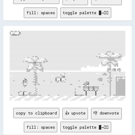
fill: spaces
toggle palette ▓→✊🏽
░░▒▒▒▒░░▒▒▒▒░░▒▒░░░░░░░░░░░░░░░░░░░░░░░░░░░░░░░░░░░░░░░░░░░░░░░░░░░░░░░░░░░░░░░░░░░░░░░░░░░░░░░░░░░░░░░░░░░░░░░░░░░░░░░░░░░░░░░░░░░░░░░░░░░░░░░░░░░░░░░░░░░░░░░░░░░░░░░░░░░░░░░░░░░░░░░░░░░░░░░░
▒▒  ░░░░░░░░  ░░▓▓░░░░░░░░░░░░░░░░░░░░░░░░░░░░░░░░░░░░░░░░░░░░░░░░░░░░░░░░░░░░░░░░░░░░░░░░░░░░░░░░░░░░░░░░░░░░░░░░░░░░░░░░░░░░░░░░░░░░░░░░░░░░░░░░░░░░░░░░░░░░░░░░░░░░░░░░░░░░░░░░░░░░░░░░░░░░░░
▒▒░░░░▒▒░░  ░░░░▓▓░░░░░░░░░░░░░░░░░░░░░░░░░░░░░░░░░░░░░░░░░░░░░░░░░░░░░░░░░░░░░░░░░░░░░░░░░░░░░░░░░░░░░░░░░░░░░░░░░░░░░░░░░░░░░░░░░░░░░░░░░░░░░░░░░░░░░░░░░░░░░░░░░░░░░░░░░░░░░░░░░░░░░░░░░░░░░░
░░▒▒▓▓▓▓▓▓▓▓▒▒▓▓░░░░░░░░░░░░░░░░░░░░░░░░░░░░░░░░░░░░░░░░░░░░░░░░░░░░░░░░░░░░░░░░░░░░░░░░░░░░░░░░░░░░░░░░░░░░░░░░░░░░░░░░░░░░░░░░░░░░░░░░░░░░░░░░░░░░░░░░░░░░░░░░░░░░░░░░░░░░░░░░░░░░░░░░░░░░░░░░
░░░░░░░░░░░░░░░░░░░░░░░░░░░░░░░░░░░░░░░░░░░░░░░░░░░░░░░░░░░░░░░░░░░░░░░░░░░░░░░░░░░░░░░░░░░░░░░░░░░░░░░░░░░░░░░░░░░░░░░░░░░░░░░░░░░░░░░░░░░░░░░░░░░░░░░░░░░░░░░░░░░░░░░░░░░░░░░░░░░░░░░░░░░░░░░░
░░░░░░░░░░░░░░░░░░░░░░░░░░░░░░░░░░░░░░░░░░░░░░░░░░░░░░░░░░░░░░░░░░░░░░░░░░░░░░░░░░░░░░░░░░░░░░░░░░░░░░░░░░░░░░░░░░░░░░░░░░░░░░░░░░░░░░░░░░░░░░░░░░░░░░░░░░░░░░░░░░░░░░░░░░░░░░░░░░░░░░░░░░░░░░░░
░░░░░░░░░░░░░░░░░░░░░░░░░░░░░░░░░░░░░░░░░░░░░░░░░░░░░░░░░░░░░░░░░░░░░░░░░░░░░░░░░░░░░░░░░░░░░░░░░░░░░░░░░░░░░░░░░░░░░░░░░░░░░░░░░░░░░░░░░░░░░░░░░░░░░░░░░░░░░░░░░░░░░░░░░░░░░░░░░░░░░░░░░░░░░░░░
░░░░░░░░░░░░░░░░░░░░░░░░░░░░░░░░░░░░░░░░░░░░░░░░░░░░░░░░░░░░░░░░░░░░░░░░░░░░░░░░░░░░░░░░░░░░░░░░░░░░░░░░░░░░░░░░░░░░░░░░░░░░░░░░░░░░░░░░░░░░░░░░░░░░░░░░░░░░░░░░░░░░░░░░░░░░░░░░░░░░░░░░░░░░░░░░
░░░░░░░░░░░░░░░░░░░░░░░░░░░░░░░░░░░░░░░░░░░░░░░░░░░░░░░░░░░░░░░░░░░░░░░░░░░░░░░░░░░░░░░░░░░░░░░░░░░░░░░░░░░░░░░░░░░░░░░░░░░░░░░░░░░░░░░░░░░░░░░░░░░░░░░░░░░░░░░░░░░░░░░░░░░░░░░░░░░░░░░░░░░░░░░░
░░░░░░░░░░░░░░░░░░░░░░░░░░░░░░░░░░░░░░░░░░░░░░░░░░░░░░░░░░░░░░░░░░░░░░░░░░░░░░░░░░░░░░░░░░░░░░░░░░░░░░░░░░░░░░░░░░░░░░░░░░░░░░░░░░░░░░░░░░░░░░░░░░░░░░░░░░░░░░░░░░░░░░░░░░░░░░░░░░░░░░░░░░░░░░░░
░░░░░░░░░░░░░░░░░░░░░░░░░░░░░░░░░░░░░░░░░░░░░░░░░░░░░░░░░░░░░░░░░░░░░░░░░░░░░░░░░░░░░░░░░░░░░░░░░░░░░░░░░░░░░░░░░░░░░░░░░░░░░░░░░░░░░░░░░░░░░░░░░░░░░░░░░░░░░░░░░░░░░░░░░░░░░░░░░░░░░░░░░░░░░░░░
░░░░░░░░░░░░░░░░░░░░░░░░░░░░░░░░░░░░░░░░░░░░░░░░░░░░░░░░░░░░░░░░░░░░░░░░░░░░░░░░░░░░░░░░░░░░░░░░░░░░░░░░░░░░░░░░░░░░░░░░░░░░░░░░░░░░░░░░░░░░░░░░░░░░░░░░░░░░░░░░░░░░░░░░░░░░░░░░░░░░░░░░░░░░░░░░
░░░░░░░░░░░░░░░░░░░░░░░░░░░░░░░░░░░░░░░░░░░░░░░░░░░░░░░░░░░░░░░░░░░░░░░░░░░░░░░░░░░░░░░░░░░░░░░░░░░░░░░░░░░░░░░░░░░░░░░░░░░░░░░░░░░░░░░░░░░░░░░░░░░░░░░░░░░░░░░░░░░░░░░░░░░░░░░░░░░░░░░░░░░░░░░░
░░░░░░░░░░░░░░░░░░░░░░░░░░░░░░░░░░░░░░░░░░░░░░░░░░░░░░░░░░░░░░░░░░░░░░░░░░░░░░░░░░░░░░░░░░░░░░░░░░░░░░░░░░░░░░░░░░░░░░░░░░░░░░░░░░░░░░░░░░░░░░░░░░░░░░░░░░░░░░░░░░░░░░░░░░░░░░░░░░░░░░░░░░░░░░░░
░░░░░░░░░░░░░░░░░░░░░░░░░░░░░░░░░░░░░░░░░░░░░░░░░░░░░░░░░░░░░░░░░░░░░░░░░░░░░░░░░░░░░░░░░░░░░░░░░░░░░░░░░░░░░░░░░░░░░░░░░░░░░░░░░░░░░░░░░░░░░░░░░░░░░░░░░░░░░░░░░░░░░░░░░░░░░░░░░░░░░░░░░░░░░░░░
░░░░░░░░░░░░░░░░░░░░░░░░░░░░░░░░░░░░░░░░░░░░░░░░░░░░░░░░░░░░░░░░░░░░░░░░░░░░░░░░░░░░░░░░░░░░░░░░░░░░░░░░░░░░░░░░░░░░░░░░░░░░░░░░░░░░░░░░░░░░░░░░░░░░░░░░░░░░░░░░░░░░░░░░░░░░░░░░░░░░░░░░░░░░░░░░
░░░░░░░░░░░░░░░░░░░░░░░░░░░░░░░░░░░░░░░░░░░░░░░░░░░░░░░░░░░░░░░░░░░░░░░░░░░░░░░░░░░░░░░░░░░░░░░░░░░░░░░░░░░░░░░░░░░░░░░░░░░░░░░░░░░░░░░░░░░░░░░░░░░░░░░░░░░░░░░░░░░░░░░░░░░░░░░░░░░░░░░░░░░░░░░░
░░░░░░░░░░░░░░░░░░░░░░░░░░░░░░░░░░░░░░░░░░░░░░░░░░░░░░░░░░░░░░░░░░░░░░░░░░░░░░░░░░░░░░░░░░░░░░░░░░░░░░░░░░░░░░░░░░░░░░░░░░░░░░░░░░░░░░░░░░░░░░░░░░░░░░░░░░░░░░░░░░▒▒▒▒▒▒░░░░░░░░░░░░░░░░░░░░░░░░
░░░░░░░░░░░░░░░░░░░░░░░░░░░░░░░░░░░░░░░░░░░░░░░░░░░░░░░░░░░░░░░░░░░░░░░░░░░░░░░░░░░░░░░░░░░░░░░░░░░░░░░░░░░░░░░░░░░░░░░░░░░░░░░░░░░░░░░░░░░░░░░░░░░░░░░░░░░░░░░░▒▒░░  ░░░░▒▒░░░░░░░░░░░░░░░░░░░░
░░░░░░░░░░░░░░░░░░░░░░░░░░░░░░░░░░░░░░░░░░░░░░░░░░░░░░░░░░░░░░░░░░░░░░░░░░░░░░░░░░░░░░░░░░░░░░░░░░░░░░░░░░░░░░░░░░░░░░░░░░░░░░░░░░░░░░░░░░░░░░░░░░░░▒▒░░    ░░▒▒▒▒░░░░░░░░▒▒▒▒      ░░▒▒░░░░░░░░
░░░░░░░░░░░░░░░░░░░░░░░░░░░░░░░░░░░░░░░░░░░░░░░░░░░░░░░░░░░░░░░░░░░░░░░░░░░░░░░░░░░░░░░░░░░░░░░░░░░░░░░░░░░░░░░░░░░░░░░░░░░░░░░░░░░░░░░░░░░░░░░░░░░░  ░░  ░░      ▒▒░░░░░░      ░░░░░░░░▒▒░░░░░░
░░░░░░░░░░░░░░░░░░░░░░░░░░░░░░░░░░░░░░▒▒░░▒▒▒▒░░░░░░░░░░░░░░░░░░░░░░░░░░░░░░░░░░░░░░░░░░░░░░░░░░░░░░░░░░░░░░░░░░░░░░░░░░░░░░░░░░░░░░░░░░░░░░░░░░▒▒░░▒▒░░░░  ░░░░░░░░░░▒▒░░░░░░░░░░░░▒▒▒▒▒▒░░░░  
░░░░░░░░░░░░░░░░░░░░░░░░░░░░░░▒▒░░░░░░░░  ░░░░▒▒░░░░░░░░░░░░░░░░░░░░░░░░░░░░░░░░░░░░░░░░░░░░░░░░░░░░░░░░░░░░░░░░░░░░░░░░░░░░░░░░░░░░░░░░░░░░░░░░░░░░▒▒▒▒▒▒▒▒▒▒▒▒▒▒▒▒▒▒▒▒▒▒▒▒▒▒▒▒▒▒▒▒▒▒▒▒░░      
░░░░░░░░░░░░░░░░░░░░░░░░░░        ░░▒▒░░░░░░░░▒▒░░░░    ░░▒▒░░░░░░░░░░░░░░░░░░░░░░░░░░░░░░░░░░░░░░░░░░░░░░░░░░░░░░░░░░░░░░░░░░░░░░░░░░░░░░░░░░░░░░░░░░░░░░░░░░░░░░▒▒▒▒▒▒▒▒▒▒▒▒░░░░░░░░░░░░      
░░░░░░░░░░░░░░░░░░░░░░░░░░░░░░░░  ░░  ▒▒░░░░▒▒  ░░  ░░░░░░░░▒▒░░░░░░░░░░░░░░░░░░░░░░░░░░░░░░░░░░░░░░░░░░░░░░░░░░░░░░░░░░░░░░░░░░░░░░░░░░░░░░░░░░░░░░░░░░░░░░    ░░░░▒▒▒▒▒▒▒▒▒▒▒▒░░░░░░░░░░      
░░░░░░░░░░░░░░░░░░░░░░▒▒░░▒▒▒▒░░░░░░░░░░▒▒▒▒░░░░░░░░░░░░▒▒▒▒▒▒▒▒░░░░░░░░░░░░░░░░░░░░░░░░░░░░░░░░░░░░░░░░░░░░░░░░░░░░░░░░░░░░░░░░░░░░░░░░░░░░░░░░░░░░░░░░░░░░  ░░░░░░░░▒▒░░░░░░▒▒▒▒░░            
░░░░░░░░░░░░░░░░░░░░░░░░░░░░░░▒▒▒▒▒▒▒▒▒▒▓▓▓▓▒▒▒▒▒▒▒▒▒▒░░▒▒░░░░░░░░░░░░░░░░░░░░░░░░░░░░░░░░░░░░░░░░░░░░░░░░░░░░░░░░░░░░░░░░░░░░░░░░░░░░░░░░░░░░░░░░░░░░░░▒▒  ░░░░░░▒▒▒▒▒▒▒▒░░░░░░░░░░            
░░░░░░░░░░░░░░░░░░░░░░░░░░░░░░░░░░░░░░▒▒▒▒▒▒░░░░░░▒▒░░░░░░░░░░░░░░░░░░░░░░░░░░░░░░░░░░░░░░░░░░░░░░░░░░░░░░░░░░░░░░░░░░░░░░░░░░░░░░░░░░░░░░░░░░░░░░░░░░  ▒▒░░  ░░▒▒▒▒░░░░░░▒▒░░░░▒▒▒▒            
░░░░░░░░░░░░░░░░░░░░░░░░░░░░░░░░░░    ░░▒▒▒▒▒▒▒▒░░▒▒▒▒░░░░░░░░░░░░░░░░░░░░░░░░░░░░░░░░░░░░░░░░░░░░░░░░░░░░░░░░░░░░░░░░░░░░░░░░░░░░░░░░░░░░░░░░░░░░░░    ░░▒▒▒▒▒▒░░░░▒▒▒▒    ▒▒▒▒▒▒▒▒            
░░░░░░░░░░░░░░░░░░░░░░░░░░░░░░▒▒  ░░░░░░▒▒░░░░░░░░▒▒▒▒░░░░░░░░░░░░░░░░░░░░░░░░░░░░░░░░░░░░░░░░░░░░░░░░░░░░░░░░░░░░░░░░░░░░░░░░░░      ░░░░  ░░░░░░░░    ░░  ░░    ░░░░▒▒░░    ▒▒  ▒▒            
░░░░░░░░░░░░░░░░░░░░░░░░░░░░░░░░    ░░▒▒░░▒▒▒▒░░░░░░░░▒▒░░░░░░░░░░░░░░░░░░░░░░░░░░░░░░░░░░░░░░░░░░░░░░░░░░░░░░░░░░░░░░░░    ░░░░                                    ░░▒▒                        
░░░░░░░░░░░░░░░░░░░░░░░░░░░░▒▒░░░░░░▒▒▒▒░░░░▒▒▒▒░░░░▒▒▒▒░░░░░░░░░░░░░░░░░░░░░░░░░░░░░░░░░░░░░░░░░░░░░░░░░░░░░░░░░░░░░░                                            ▒▒▒▒▒▒░░░░▒▒▒▒  ░░▒▒▒▒        
░░░░░░░░░░░░░░░░░░░░░░░░░░░░▒▒▒▒▒▒▒▒░░░░▒▒▒▒░░░░▒▒▒▒▒▒▒▒░░░░░░░░░░░░░░░░░░░░░░░░░░░░░░░░░░░░░░░░░░░░░░░░░░░░░░░░░░░░░░                                            ▒▒▒▒▒▒░░▒▒▒▒▓▓░░▒▒▒▒▒▒░░      
                            ▒▒▒▒▒▒    ░░░░░░░░    ░░░░▒▒                                                                                                        ░░▒▒░░░░░░░░░░▒▒  ░░░░▒▒        
░░░░░░░░░░░░░░░░░░░░░░░░░░░░░░░░░░░░░░░░▒▒▒▒░░  ░░░░░░░░░░░░░░░░░░░░░░░░░░░░░░░░░░░░░░░░░░░░░░░░░░░░░░░░░░░░░░░░░░░░░░░░░░░░░░░░░░░░░░░░░░░░░░░░░░░░░░░░░░░░░░░░░░░░▒▒▒▒░░░░░░░░░░░░░░░░░░░░░░░░
░░░░░░░░░░░░░░░░░░░░░░░░░░░░░░░░░░░░░░░░░░▒▒▒▒░░░░░░░░░░░░░░░░░░░░░░░░░░░░░░░░░░░░░░░░░░░░▒▒░░░░░░  ░░░░░░░░░░░░░░░░░░░░░░░░░░░░░░░░░░░░░░░░░░░░  ░░  ░░░░░░▒▒▒▒░░░░░░▒▒░░░░░░░░░░░░░░░░░░░░░░░░
░░░░░░░░░░░░░░░░░░░░░░░░░░░░░░░░░░░░░░░░▒▒▒▒░░░░░░░░░░░░░░░░░░░░░░░░░░░░░░░░░░░░░░░░▒▒░░  ░░░░░░░░░░░░░░░░░░░░░░░░░░░░░░░░░░░░░░░░░░░░░░░░░░░░░░░░░░░░░░░░▒▒▒▒▒▒▒▒░░░░▒▒░░░░░░░░░░░░░░░░░░░░░░░░
░░  ░░░░░░░░░░░░░░░░░░░░░░░░░░░░░░░░░░░░░░▒▒▒▒░░░░░░░░░░░░░░░░░░░░░░░░  ░░░░░░░░  ░░░░▒▒▒▒▒▒░░░░░░░░░░░░░░░░░░░░░░░░░░░░░░░░░░░░░░░░░░░░░░░░░░░░░░░░░░░░░░░░░░░░░░░░░░▒▒░░░░░░  ░░░░  ░░░░░░░░░░
░░░░░░░░░░░░░░░░░░░░░░░░░░░░░░░░░░░░░░░░▒▒▒▒▒▒░░░░░░░░░░░░░░░░░░░░░░░░░░░░░░░░▒▒▒▒▒▒░░▒▒▓▓▓▓░░░░░░░░░░░░░░░░░░░░░░░░░░░░░░░░░░░░░░░░░░░░░░░░░░░░░░░░░░░░░░░░░░░░░░░░▒▒▒▒░░░░░░░░▒▒▒▒▒▒▒▒▒▒▒▒░░▒▒
░░░░░░░░░░░░░░░░░░░░░░░░▒▒░░░░░░░░░░░░░░░░▒▒▒▒░░░░░░░░░░░░░░░░░░░░░░░░░░░░░░▓▓░░░░░░▓▓░░░░░░░░░░░░░░░░░░░░░░░░░░░░░░░░░░░░░░░░░░░░░░░░░░░░░░░░░░░░░░▒▒▒▒▒▒░░░░░░░░▒▒░░▒▒▒▒░░░░░░▒▒░░░░░░▒▒░░  ░░
░░░░░░░░░░░░░░░░░░░░░░░░▒▒██░░░░░░░░░░░░▒▒▒▒▒▒░░░░░░░░░░░░░░░░░░░░░░░░░░░░░░▓▓░░  ░░██░░  ░░▒▒░░░░░░░░░░░░░░░░░░░░░░░░░░░░░░░░░░░░░░░░░░░░░░░░░░░░▒▒▒▒▒▒▒▒░░░░░░░░░░░░▒▒░░░░░░░░▒▒░░▒▒▒▒▒▒▒▒▒▒▒▒
░░░░░░▒▒░░░░░░░░░░░░░░▓▓▒▒▒▒▒▒░░░░░░░░░░░░▒▒▒▒░░░░░░░░░░▒▒░░░░░░░░░░░░░░░░░░▓▓░░▒▒░░██░░▒▒░░░░░░░░░░░░░░░░░░░░░░░░▒▒░░░░░░░░░░░░░░░░░░░░░░░░░░░░░░░░▒▒▒▒▒▒░░░░░░░░▒▒░░▒▒▒▒░░░░░░▒▒░░▒▒▒▒▒▒▒▒▒▒▒▒
░░░░░░░░░░░░░░░░░░░░░░▓▓▒▒▓▓░░░░░░░░░░▒▒▒▒▒▒▒▒░░░░░░░░░░░░░░░░░░░░░░▒▒░░░░░░░░▒▒▒▒░░░░▒▒░░▒▒░░░░░░░░░░░░░░░░░░░░░░░░░░░░░░░░░░▒▒▒▒▒▒░░░░░░░░░░░░░░░░░░░░░░░░░░░░░░░░▒▒▒▒░░░░░░░░▒▒▒▒▒▒▒▒▒▒▒▒▒▒▒▒
░░░░░░░░░░░░░░░░░░░░▒▒▒▒░░░░▒▒░░░░░░░░░░░░▒▒▒▒░░░░░░░░░░░░░░░░░░░░░░░░░░░░░░░░░░░░░░░░░░░░░░░░░░░░░░░░░░░░░░░░░░░░░░░░░░░░░░▒▒▒▒▒▒▓▓░░░░░░░░░░░░░░░░░░░░░░░░░░░░░░░░░░▒▒░░░░░░░░▒▒▒▒▒▒▒▒▒▒▒▒▒▒▒▒
░░░░░░░░░░░░░░░░░░░░░░▒▒░░░░░░░░░░░░░░░░▒▒▒▒░░▒▒▒▒░░░░░░░░░░░░░░░░░░░░░░░░░░░░░░░░░░░░░░░░░░░░░░░░░░▒▒▒▒░░░░░░░░░░░░░░░░░░▓▓▒▒▒▒▓▓▓▓░░░░░░░░░░░░░░░░░░░░░░▒▒░░░░░░░░░░▒▒░░░░░░░░▒▒▒▒▒▒▒▒▒▒▒▒▒▒▒▒
░░░░░░░░░░░░░░░░░░░░░░▒▒▒▒▓▓░░░░░░░░░░░░░░▒▒░░░░░░░░░░░░░░░░░░░░░░░░░░░░░░░░░░░░░░░░░░░░░░░░░░░░░░░░░░░░░░░░░░░░░░░░░░░░░░  ▒▒▒▒  ░░░░░░░░░░░░░░░░░░░░░░░░░░░░░░░░░░░░▒▒░░░░░░░░▒▒▒▒▒▒▒▒▒▒▒▒▒▒▒▒
░░░░░░░░░░░░░░░░░░░░░░░░▒▒░░░░░░░░░░░░░░░░░░░░░░░░░░░░░░░░░░░░░░░░░░░░░░░░░░░░░░░░░░░░░░░░░░░░░░░░░░░░░░░░░░░░░░░░▒▒▒▒░░░░▓▓▒▒▒▒▒▒▓▓▒▒▒▒▒▒▓▓▒▒▒▒▒▒▒▒░░░░░░░░░░░░░░░░░░▒▒░░░░░░░░▒▒▒▒▒▒▒▒▒▒▒▒▒▒▒▒
░░░░░░░░░░░░░░░░░░░░░░░░░░░░░░░░░░░░░░░░░░▒▒░░░░░░░░░░░░░░░░░░░░░░░░░░░░░░░░░░░░░░░░░░░░░░░░░░░░░░░░░░░░░░░░░░░░░░░░░░░░░░▒▒▒▒▒▒▒▒▓▓▒▒▒▒▒▒▓▓▒▒▒▒▒▒▒▒░░░░░░░░░░░░░░░░░░▒▒░░░░░░░░▒▒▒▒▒▒▒▒▒▒▒▒▒▒▒▒
░░░░░░░░░░░░░░░░░░░░░░░░░░░░░░░░░░░░░░░░░░░░▒▒░░░░░░░░░░░░░░░░░░░░░░░░░░░░░░░░░░░░░░░░░░░░░░░░░░░░░░░░░░░░░░▒▒░░░░░░░░░░░░▒▒░░░░░░▓▓░░░░░░▓▓▒▒░░░░▒▒░░░░░░░░░░░░░░░░░░▒▒░░░░░░░░▒▒▒▒▒▒▒▒▒▒▒▒▒▒▒▒
░░░░░░░░░░░░░░░░░░░░░░░░░░░░░░░░░░░░░░░░░░▒▒░░░░░░░░░░░░░░░░░░░░░░░░░░░░░░░░░░░░░░░░░░░░░░░░░░░░░░░░░░░░░░░░░░░░░░░░░░░░░░▒▒██░░▒▒▒▒▓▓░░▓▓▒▒▓▓░░▓▓░░░░░░░░░░░░░░░░░░░░▒▒░░░░░░░░▒▒▒▒▒▒▒▒▒▒▒▒▒▒▒▒
░░░░░░░░░░░░░░░░▒▒▒▒░░▒▒▒▒▒▒░░░░░░░░░░░░░░░░▒▒░░░░░░░░░░░░░░░░░░░░░░░░░░░░░░░░░░░░░░░░░░░░░░░░░░░░░░░░░░░░░░▒▒░░░░░░░░░░░░░░░░██░░░░░░░░░░░░░░██░░░░░░░░░░░░░░░░░░░░░░▒▒░░░░░░░░▒▒▒▒▒▒▒▒▒▒▒▒▒▒▒▒
░░░░░░░░░░░░░░▓▓░░  ░░██░░  ░░░░▒▒▒▒░░░░░░▒▒░░░░░░░░░░░░░░░░░░░░░░░░░░░░░░░░░░░░░░░░░░░░░░░░░░░░░░░░░░░░░░░░▒▒░░░░░░░░░░░░░░░░██░░░░░░░░░░░░░░██░░░░░░░░░░░░░
copy to clipboard
👍 upvote
👎 downvote
fill: spaces
toggle palette ▓→✊🏽