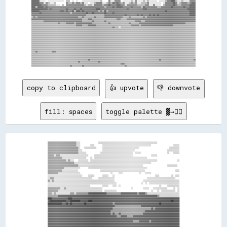
████████░░░░░░  ░░░░░░░░░░░░░░░░  ▒▒▒▒  ░░  ░░    ░░░░░░░░░░░░░░░░░░▒▒      ▓▓░░░░▓▓▓▓▓▓  ░░░░░░░░▒▒░░▓▓░░░░░░▒▒░░▒▒░░░░░░░░  ░░░░░░▒▒▓▓▓▓████▒▒░░░░▒▒░░░░░░▓▓▓▓▓▓

████████▓▓▓▓░░▓▓▒▒░░░░▒▒          ▓▓▒▒▒▒▓▓▒▒▓▓▓▓▒▒▓▓░░░░  ░░░░▒▒▓▓▓▓▓▓░░░░▒▒▓▓▒▒██▓▓██▓▓▒▒▓▓░░░░▒▒▓▓▒▒▓▓░░░░▒▒▒▒▒▒▓▓░░░░░░░░░░░░  ░░▓▓▓▓▓▓▓▓██▓▓░░▒▒▓▓▓▓▓▓▒▒▓▓████

██████████▓▓▓▓▓▓▒▒▒▒▒▒▒▒░░░░  ▒▒  ▓▓▓▓▓▓▓▓▓▓▓▓▓▓▓▓▓▓▒▒░░▒▒▒▒░░▓▓▓▓▓▓▓▓▒▒▓▓▓▓██▓▓▓▓▓▓████▓▓▓▓░░▓▓▓▓▓▓▓▓▓▓▒▒▒▒▒▒▒▒▓▓▓▓░░░░▓▓░░░░░░  ▒▒▓▓▓▓▓▓▓▓██▓▓▒▒▒▒▓▓▓▓▓▓▓▓██████

████▒▒██████▓▓██▓▓▓▓▓▓▓▓▓▓▓▓▓▓▓▓▓▓▓▓▓▓▓▓▓▓▓▓▓▓▓▓▓▓▓▓▓▓▓▓▓▓▓▓▓▓▓▓▓▓▓▓▓▓▓▓▒▒▓▓▓▓▓▓██▓▓██████▓▓▓▓▓▓▓▓██▓▓▓▓▓▓▓▓▒▒██▓▓▓▓▓▓▓▓▓▓▓▓▒▒▒▒▓▓▓▓▓▓▓▓▓▓██▓▓▓▓▓▓▓▓▓▓██▓▓▓▓██████

████████████████▓▓██▓▓▓▓▓▓▓▓▓▓▓▓▓▓██▓▓▓▓▓▓██▓▓▓▓██▓▓▓▓▓▓▓▓▓▓▓▓▓▓████▓▓▓▓▓▓▓▓▓▓▓▓▓▓▓▓▓▓▓▓▓▓▓▓▓▓██▓▓▓▓▓▓▓▓▓▓▓▓▓▓████▓▓▓▓▓▓▓▓▓▓▓▓▓▓▓▓▓▓▓▓▓▓▓▓▓▓▓▓▓▓▓▓▓▓▓▓▓▓▓▓████████

████████▓▓▓▓▓▓▓▓▓▓▓▓▓▓▓▓▓▓▓▓████▓▓██▓▓▓▓██▒▒████▓▓██▓▓▓▓▓▓▓▓▓▓▓▓▓▓▒▒▓▓▒▒██▒▒▓▓▓▓▓▓▓▓▓▓▓▓▓▓▓▓▓▓▓▓▓▓▓▓▓▓▓▓▓▓▓▓▓▓▓▓▓▓▓▓▓▓▓▓▓▓▓▓▓▓▓▓▓▓▓▓██▓▓▓▓▓▓▓▓▓▓▓▓▓▓▓▓▓▓▓▓▓▓██████

▓▓▓▓▓▓▓▓██▓▓▓▓▓▓▓▓▓▓▓▓▓▓▓▓▓▓▓▓▓▓▓▓▓▓▓▓▒▒▓▓▓▓▓▓▓▓▓▓▓▓▓▓██▓▓▓▓██▓▓▓▓▓▓▓▓▓▓██▓▓▓▓▓▓██▓▓▓▓▓▓▓▓▓▓▓▓▓▓▓▓▓▓▓▓▓▓▓▓▓▓▓▓▓▓▓▓▓▓▓▓▓▓▓▓▓▓▓▓▓▓▓▓▓▓▓▓▓▓▓▓▓▓▓▓▓▓▓▓▓▓▓▓▓▓▓▓▓▓██████

▓▓▓▓▓▓▓▓▓▓▓▓▓▓▓▓▓▓▓▓▓▓▓▓▓▓▓▓▓▓▓▓▓▓▓▓▓▓▓▓▓▓▓▓▓▓▓▓▓▓▓▓▓▓▒▒▒▒▒▒▒▒▒▒▒▒▒▒▒▒▒▒▓▓▓▓▓▓▓▓▓▓▓▓▓▓▓▓▓▓▓▓██▓▓▓▓▓▓▓▓▓▓██▓▓██▓▓▓▓▓▓██▓▓██▓▓██▓▓▓▓▓▓▓▓▓▓▓▓▓▓▓▓▓▓▓▓▓▓▓▓▓▓▓▓▓▓██████

▒▒▓▓▒▒▓▓▓▓▓▓▓▓▓▓▓▓▓▓▓▓▓▓▓▓▓▓▓▓▓▓▓▓▓▓▓▓▓▓▓▓▓▓▓▓▒▒▒▒▓▓▒▒▒▒▒▒▒▒▒▒▓▓▒▒▒▒▒▒▒▒▓▓▓▓▓▓▓▓▓▓▓▓▓▓▓▓▓▓▒▒▒▒▒▒▓▓▒▒▒▒▒▒▒▒▒▒▒▒▓▓▒▒▓▓▓▓▓▓▓▓▓▓▓▓▓▓▓▓▓▓▓▓▓▓▓▓▓▓▓▓▓▓▓▓▓▓▓▓▓▓▓▓▓▓▓▓▓▓▓▓

▓▓▓▓▓▓▓▓▓▓▓▓▓▓▓▓▓▓▓▓▓▓▓▓▓▓▓▓▓▓▓▓▓▓▓▓▓▓▓▓▓▓▓▓▓▓▓▓▓▓▒▒▒▒▒▒▓▓▓▓▒▒▒▒▒▒▒▒▒▒▒▒▒▒▒▒▒▒▒▒▒▒▒▒▓▓▓▓▒▒▒▒▒▒▓▓▓▓▓▓▓▓▓▓▓▓▓▓▓▓▓▓▓▓▓▓▓▓▓▓▓▓▓▓▓▓▓▓▓▓▓▓▓▓▓▓▓▓▓▓▓▓▓▓▓▓▓▓▓▓▓▓▓▓▓▓▓▓▓▓▓▓

▒▒▒▒▒▒▒▒▒▒▒▒▓▓▓▓▓▓▓▓▓▓▓▓▓▓▓▓▓▓▓▓▓▓▓▓▓▓▓▓▓▓▓▓▓▓▓▓▓▓▒▒▒▒▒▒▒▒▒▒▓▓▒▒▒▒▒▒▒▒▒▒▓▓▒▒▒▒▒▒▒▒▒▒▒▒▒▒▒▒▒▒▒▒▒▒▒▒▒▒▒▒▓▓▓▓▓▓▒▒▒▒▓▓▓▓▓▓▓▓▓▓▓▓▓▓▓▓▓▓▓▓▓▓▓▓▓▓▓▓▓▓▓▓▓▓▓▓▓▓▓▓▓▓▓▓▓▓▓▓▓▓

▒▒▒▒▒▒▒▒▒▒▒▒▒▒▒▒▒▒▒▒▒▒▒▒▒▒▓▓▒▒▒▒▒▒▓▓▓▓▓▓▓▓▒▒▓▓▓▓▓▓▓▓▓▓▓▓▓▓▓▓▒▒▒▒▒▒▒▒▒▒▒▒▒▒▒▒▓▓▒▒▒▒▒▒▒▒▒▒▒▒▒▒▒▒▒▒▓▓▒▒▒▒▒▒▒▒▓▓▓▓▓▓▓▓▓▓▓▓▓▓▓▓▓▓▓▓▓▓▓▓▓▓▓▓▓▓▓▓▓▓▓▓▓▓▓▓▓▓▓▓▓▓▒▒▒▒▒▒▒▒▒▒

▒▒▒▒▒▒▒▒▒▒▒▒▒▒▒▒▒▒▒▒▒▒▒▒▒▒▒▒▒▒▒▒▒▒▒▒▒▒▒▒▒▒▒▒▓▓▓▓▓▓▒▒▒▒▒▒▓▓▓▓▓▓▓▓▒▒▒▒▒▒▒▒▒▒▒▒▒▒▒▒▒▒▒▒▒▒▒▒▒▒▒▒▒▒▒▒▒▒▓▓▓▓▓▓▓▓▒▒▓▓▓▓▓▓▓▓▓▓▓▓▓▓▓▓▓▓▓▓▓▓▓▓▓▓▓▓▓▓▓▓▒▒▒▒▒▒▒▒▒▒▒▒▒▒▒▒▒▒▒▒▒▒

▒▒▒▒▒▒▒▒▒▒▒▒▒▒▒▒▒▒▒▒▒▒▒▒▒▒▒▒▒▒▒▒▒▒▒▒▒▒▒▒▒▒▒▒▒▒▒▒▒▒▒▒▒▒▒▒▒▒▒▒▒▒▒▒▒▒▒▒▒▒▒▒▒▒▒▒▒▒▒▒▓▓▒▒▒▒░░▒▒▒▒▒▒▒▒▒▒▒▒▒▒▒▒▒▒▒▒▒▒▒▒▒▒▒▒▒▒▒▒▒▒▒▒▒▒▒▒▒▒▒▒▒▒▒▒▒▒▒▒▒▒▒▒▒▒▒▒▒▒▒▒▒▒▒▒▒▒▒▒▒▒

▒▒▒▒▒▒▒▒▒▒▒▒▒▒▒▒▒▒▒▒▒▒▒▒▒▒▒▒▒▒▒▒▒▒▒▒▒▒▒▒▒▒▒▒▒▒▒▒▒▒▒▒▒▒▒▒▒▒▒▒▒▒▒▒▒▒▒▒▒▒▒▒▒▒▒▒▒▒▒▒▒▒▒▒▒▒▒▒▒▒▒▒▒▒▒▒▒▒▒▒▒▒▒▒▒▒▒▒▒▒▒▒▒▒▒▒▒▒▒▒▒▒▒▒▒▒▒▒▒▒▒▒▒▒▒▒▒▒▒▒▒▒▒▒▒▒▒▒▒▒▒▒▒▒▒▒▒▒▒▒▒▒

▒▒▒▒▒▒▒▒▒▒▒▒▒▒▒▒▒▒▒▒▒▒▒▒▒▒▒▒▒▒▒▒▒▒▒▒▒▒▒▒▒▒▒▒▒▒▒▒▒▒▒▒▒▒▒▒▒▒▒▒▒▒▒▒▒▒▒▒▒▒▒▒▒▒▒▒▒▒▒▒▒▒▒▒▒▒▒▒▒▒▒▒▒▒▒▒▒▒▒▒▒▒▒▒▒▒▒▒▒▒▒▒▒▒▒▒▒▒▒▒▒▒▒▒▒▒▒▒▒▒▒▒▒▒▒▒▒▒▒▒▒▒▒▒▒▒▒▒▒▒▒▒▒▒▒▒▒▒▒▒▒▒

▒▒▒▒▒▒▒▒▒▒▒▒▒▒▒▒▒▒▒▒▒▒▒▒▒▒▒▒▒▒▒▒▒▒▒▒▒▒▒▒▒▒▒▒▒▒▒▒▒▒▒▒▒▒▒▒▒▒▒▒▒▒▒▒▒▒▒▒▒▒▒▒▒▒▒▒▒▒▒▒▒▒▒▒▒▒▒▒▒▒▒▒▒▒▒▒▒▒▒▒▒▒▒▒▒▒▒▒▒▒▒▒▒▒▒▒▒▒▒▒▒▒▒▒▒▒▒▒▒▒▒▒▒▒▒▒▒▒▒▒▒▒▒▒▒▒▒▒▒▒▒▒▒▒▒▒▒▒▒▒▒▒

▒▒▒▒▒▒▒▒▒▒▒▒▒▒▒▒▒▒▒▒▒▒▒▒▒▒▒▒▒▒▒▒▒▒▒▒▒▒▒▒▒▒▒▒▒▒▒▒▒▒▒▒▒▒▒▒▒▒▒▒▒▒▒▒▒▒▒▒▒▒▒▒▒▒▒▒▒▒▒▒▒▒▒▒▒▒▒▒▒▒▒▒▒▒▒▒▒▒▒▒▒▒▒▒▒▒▒▒▒▒▒▒▒▒▒▒▒▒▒▒▒▒▒▒▒▒▒▒▒▒▒▒▒▒▒▒▒▒▒▒▒▒▒▒▒▒▒▒▒▒▒▒▒▒▒▒▒▒▒▒▒▒

▒▒▒▒▒▒▒▒▒▒▒▒▒▒▒▒▒▒▒▒▒▒▒▒▒▒▒▒▒▒▒▒▒▒▒▒▒▒▒▒▒▒▒▒▒▒▒▒▒▒▒▒▒▒▒▒▒▒▒▒▒▒▒▒▒▒▒▒▒▒▒▒▒▒▒▒▒▒▒▒▒▒▒▒▒▒▒▒▒▒▒▒▒▒▒▒▒▒▒▒▒▒▒▒▒▒▒▒▒▒▒▒▒▒▒▒▒▒▒▒▒▒▒▒▒▒▒▒▒▒▒▒▒▒▒▒▒▒▒▒▒▒▒▒▒▒▒▒▒▒▒▒▒▒▒▒▒▒▒▒▒▒

▒▒▒▒▒▒▒▒▒▒▒▒▒▒▒▒▒▒▒▒▒▒▒▒▒▒▒▒▒▒▒▒▒▒▒▒▒▒▒▒▒▒▒▒▒▒▒▒▒▒▒▒▒▒▒▒▒▒▒▒▒▒▒▒▒▒▒▒▒▒▒▒▒▒▒▒▒▒▒▒▒▒▒▒▒▒▒▒▒▒▒▒▒▒▒▒▒▒▒▒▒▒▒▒▒▒▒▒▒▒▒▒▒▒▒▒▒▒▒▒▒▒▒▒▒▒▒▒▒▒▒▒▒▒▒▒▒▒▒▒▒▒▒▒▒▒▒▒▒▒▒▒▒▒▒▒▒▒▒▒▒▒

▒▒▒▒▒▒▒▒▒▒▒▒▒▒▒▒▒▒▒▒▒▒▒▒▒▒▒▒▒▒▒▒▒▒▒▒▒▒▒▒▒▒▒▒▒▒▒▒▒▒▒▒▒▒▒▒▒▒▒▒▒▒▒▒▒▒▒▒▒▒▒▒▒▒▒▒▒▒▒▒▒▒▒▒▒▒▒▒▒▒▒▒▒▒▒▒▒▒▒▒▒▒▒▒▒▒▒▒▒▒▒▒▒▒▒▒▒▒▒▒▒▒▒▒▒▒▒▒▒▒▒▒▒▒▒▒▒▒▒▒▒▒▒▒▒▒▒▒▒▒▒▒▒▒▒▒▒▒▒▒▒▒

▒▒▒▒▒▒▒▒▒▒▒▒▒▒▒▒▒▒▒▒▒▒▒▒▒▒▒▒▒▒▒▒▒▒▒▒▒▒▒▒▒▒▒▒▒▒▒▒▒▒▒▒▒▒▒▒▒▒▒▒▒▒▒▒▒▒▒▒▒▒▒▒▒▒▒▒▒▒▒▒▒▒▒▒▒▒▒▒▒▒▒▒▒▒▒▒▒▒▒▒▒▒▒▒▒▒▒▒▒▒▒▒▒▒▒▒▒▒▒▒▒▒▒▒▒▒▒▒▒▒▒▒▒▒▒▒▒▒▒▒▒▒▒▒▒▒▒▒▒▒▒▒▒▒▒▒▒▒▒▒▒▒

▒▒▒▒▒▒▒▒▒▒▒▒▒▒▒▒▒▒▒▒▒▒▒▒▒▒▒▒▒▒▒▒▒▒▒▒▒▒▒▒▒▒▒▒▒▒▒▒▒▒▒▒▒▒▒▒▒▒▒▒▒▒▒▒▒▒▒▒▒▒▒▒▒▒▒▒▒▒▒▒▒▒▒▒▒▒▒▒▒▒▒▒▒▒▒▒▒▒▒▒▒▒▒▒▒▒▒▒▒▒▒▒▒▒▒▒▒▒▒▒▒▒▒▒▒▒▒▒▒▒▒▒▒▒▒▒▒▒▒▒▒▒▒▒▒▒▒▒▒▒▒▒▒▒▒▒▒▒▒▒▒▒

▒▒▒▒▒▒▒▒▒▒▒▒▒▒▒▒▒▒▒▒▒▒▒▒▒▒▒▒▒▒▒▒▒▒▒▒▒▒▒▒▒▒▒▒▒▒▒▒▒▒▒▒▒▒▒▒▒▒▒▒▒▒▒▒▒▒▒▒▒▒▒▒▒▒▒▒▒▒▒▒▒▒▒▒▒▒▒▒▒▒▒▒▒▒▒▒▒▒▒▒▒▒▒▒▒▒▒▒▒▒▒▒▒▒▒▒▒▒▒▒▒▒▒▒▒▒▒▒▒▒▒▒▒▒▒▒▒▒▒▒▒▒▒▒▒▒▒▒▒▒▒▒▒▒▒▒▒▒▒▒▒▒

▒▒▒▒▒▒▒▒▒▒▒▒▒▒▒▒▒▒▒▒▒▒▒▒▒▒▒▒▒▒▒▒▒▒▒▒▒▒▒▒▒▒▒▒▒▒▒▒▒▒▒▒▒▒▒▒▒▒▒▒▒▒▒▒▒▒▒▒▒▒▒▒▒▒▒▒▒▒▒▒▒▒▒▒▒▒▒▒▒▒▒▒▒▒▒▒▒▒▒▒▒▒▒▒▒▒▒▒▒▒▒▒▒▒▒▒▒▒▒▒▒▒▒▒▒▒▒▒▒▒▒▒▒▒▒▒▒▒▒▒▒▒▒▒▒▒▒▒▒▒▒▒▒▒▒▒▒▒▒▒▒▒

▒▒▒▒▓▓▒▒▒▒▒▒▒▒▒▒▒▒▒▒▓▓▓▓▒▒▒▒▒▒▒▒▒▒▒▒▒▒▒▒▒▒▒▒▒▒▒▒▒▒▒▒▒▒▒▒▒▒▒▒▒▒▒▒▒▒▒▒▒▒▒▒▒▒▒▒▒▒▒▒▒▒▒▒▒▒▒▒▒▒▒▒▒▒▒▒▒▒▒▒▒▒▒▒▒▒▒▒▒▒▒▒▒▒▒▒▒▒▒▒▒▒▒▒▒▒▒▒▒▒▒▒▒▒▒▒▒▒▒▒▒▒▒▒▒▒▒▒▒▒▒▒▒▒▒▒▒▒▒▒▒▒

▒▒▒▒▒▒▒▒▒▒▒▒▒▒▒▒▒▒▒▒▒▒▒▒▒▒▒▒▒▒▒▒▒▒▒▒▒▒▒▒▒▒▒▒▒▒▒▒▒▒▒▒▒▒▒▒▒▒▒▒▒▒▒▒▒▒▒▒▒▒▒▒▒▒▒▒▒▒▒▒▒▒▒▒▒▒▒▒▒▒▒▒▒▒▒▒▒▒▒▒▒▒▒▒▒▒▒▒▒▒▒▒▒▒▒▒▒▒▒▒▒▒▒▒▒▒▒▒▒▒▒▒▒▒▒▒▒▒▒▒▒▒▒▒▒▒▒▒▒▒▒▒▒▒▒▒▒▒▒▒▒▒

▒▒▒▒▒▒▒▒▒▒▒▒▒▒▒▒▒▒▒▒▒▒▒▒▒▒▒▒▒▒▒▒▒▒▒▒▒▒▒▒▒▒▒▒▒▒▒▒▒▒▒▒▒▒▒▒▒▒▒▒▒▒▒▒▒▒▒▒▒▒▒▒▒▒▒▒▒▒▒▒▒▒▒▒▒▒▒▒▒▒▒▒▒▒▒▒▒▒▒▒▒▒▒▒▒▒▒▒▒▒▒▒▒▒▒▒▒▒▒▒▒▒▒▒▒▒▒▒▒▒▒▒▒▒▒▒▒▒▒▒▒▒▒▒▒▒▒▒▒▒▒▒▒▒▒▒▒▒▒▒▒▒

▒▒▒▒▒▒▒▒▒▒▒▒▒▒▒▒▒▒▒▒▒▒▒▒▒▒▒▒▒▒▒▒▒▒▒▒▒▒▒▒▒▒▒▒▒▒▒▒▒▒▒▒▒▒▒▒▒▒▒▒▒▒▒▒▒▒▒▒▒▒▒▒▒▒▒▒▒▒▒▒▒▒▒▒▒▒▒▒▒▒▒▒▒▒▒▒▒▒▒▒▒▒▒▒▒▒▒▒▒▒▒▒▒▒▒▒▒▒▒▒▒▒▒▒▒▒▒▒▒▒▒▒▒▒▒▒▒▒▒▒▒▒▒▒▒▒▒▒▒▒▒▒▒▒▒▒▒▒▒▒▒▒

▒▒▒▒▒▒▒▒▒▒▒▒▒▒▒▒▒▒▒▒▒▒▒▒▒▒▒▒▒▒▒▒▒▒▒▒▒▒▒▒▒▒▒▒▒▒▒▒▒▒▒▒▒▒▒▒▓▓▒▒▒▒▒▒▒▒▒▒▒▒▒▒▒▒▒▒▒▒▒▒▒▒▒▒▒▒▒▒▒▒▒▒▒▒▒▒▒▒▒▒▒▒▒▒▒▒▒▒▒▒▒▒▒▒▒▒▒▒▒▒▒▒▒▒▒▒▓▓▒▒▒▒▒▒▒▒▒▒▒▒▒▒▒▒▒▒▒▒▒▒▒▒▒▒▒▒▒▒▒▒▓▓

▒▒▒▒▒▒▒▒▒▒▒▒▒▒▒▒▒▒▒▒▒▒▒▒▒▒▒▒▒▒▒▒▒▒▒▒▒▒▒▒▒▒▒▒▒▒▓▓▒▒▒▒▒▒▒▒▒▒▒▒▒▒▒▒▒▒▓▓▒▒▒▒▒▒▒▒▒▒▒▒▒▒▒▒▒▒▒▒▒▒▒▒▒▒▒▒▒▒▒▒▒▒▒▒▒▒▒▒▒▒▒▒▒▒▒▒▒▒▒▒▒▒▒▒▒▒▒▒▒▒▒▒▒▒▒▒▒▒▒▒▒▒▒▒▒▒▒▒▒▒▒▒▒▒▒▒▒▒▒▒▒▒

▒▒▒▒▒▒▒▒▒▒▒▒▒▒▒▒▒▒▒▒▒▒▒▒▒▒▒▒▒▒▒▒▒▒▒▒▒▒▒▒▒▒▒▒▒▒▒▒▒▒▒▒▒▒▒▒▒▒▒▒▒▒▒▒▒▒▒▒▒▒▒▒▒▒▒▒▒▒▒▒▒▒▒▒▒▒▒▒▓▓▓▓▒▒▒▒▒▒▒▒▒▒▒▒▒▒▒▒▒▒▒▒▒▒▒▒▒▒▒▒▒▒▒▒▒▒▒▒▒▒▒▒▒▒▒▒▒▒▒▒▒▒▒▒▒▒▒▒▒▒▒▒▒▒▒▒▒▒▒▒▒▒

copy to clipboard
👍 upvote
👎 downvote
fill: spaces
toggle palette ▓→✊🏽
▒▒▒▒▒▒▒▒▒▒▒▒▒▒▒▒▒▒▒▒▒▒▒▒▒▒▒▒░░░░                  ░░░░░░░░░░░░░░░░░░░░░░░░░░░░░░░░░░░░░░░░░░░░░░░░░░░░░░░░░░                      

▒▒▒▒▒▒▒▒▒▒▒▒▒▒▒▒▒▒▒▒▒▒▒▒▒▒▒▒░░░░          ░░░░        ░░░░░░░░░░░░░░░░░░░░░░░░░░░░░░░░░░░░░░░░░░░░░░░░                      ░░░░░░

▒▒▒▒▒▒▒▒▒▒▒▒▒▒▒▒▒▒▒▒▒▒▒▒▒▒▒▒▒▒░░    ░░░░░░░░░░░░      ░░░░░░░░░░░░░░░░░░░░░░░░░░░░░░░░░░░░                              ░░░░░░░░░░

▒▒▒▒▒▒▒▒▒▒▒▒▒▒▒▒▒▒▒▒▒▒▒▒▒▒▒▒▒▒░░░░                    ░░░░░░░░░░░░░░░░░░░░░░░░░░░░░░░░                                ░░░░░░░░░░░░

▒▒▒▒▒▒▒▒▒▒▒▒▒▒▒▒▒▒▒▒▒▒▒▒▒▒▒▒▒▒░░░░░░░░              ░░░░░░░░░░░░░░░░░░░░░░░░░░░░░░░░  ░░░░░░                          ░░    ░░░░░░

▒▒▒▒▒▒░░▒▒▒▒░░░░░░░░░░░░░░░░░░░░░░░░░░░░      ░░░░░░░░░░░░░░░░░░░░░░░░░░░░░░░░░░░░░░                  ░░░░░░                      

▒▒▒▒▒▒▒▒▒▒▒▒▒▒░░░░░░░░░░░░░░░░░░░░░░░░    ░░  ░░░░░░░░░░░░░░░░░░░░░░░░░░░░░░░░░░░░░░░░░░░░░░░░░░░░                                

▒▒▒▒▒▒▒▒▒▒▒▒▒▒▒▒▒▒░░▒▒░░░░    ░░░░░░░░░░  ░░░░░░░░░░░░░░░░░░░░░░░░░░░░░░░░░░░░░░░░░░░░░░░░░░░░░░░░░░░░░░░░░░                    ░░

▒▒▒▒▒▒▒▒▒▒▒▒▒▒▒▒▒▒▒▒▒▒▒▒▒▒░░░░░░░░░░░░░░░░░░░░░░░░░░░░░░░░░░░░░░░░░░░░░░░░░░░░░░░░░░░░░░░░░░░░░░░░░░░░                            

▒▒▒▒▒▒▒▒▒▒▒▒▒▒▒▒▒▒▒▒▒▒▒▒▒▒▒▒▒▒░░░░░░░░░░░░░░░░░░░░░░░░░░░░░░░░░░░░░░░░░░░░░░░░░░░░░░░░░░░░░░░░                        ░░░░░░░░░░  

▒▒▒▒▒▒▒▒▒▒▒▒▒▒▒▒░░░░░░░░░░░░░░░░        ░░░░░░░░░░░░░░░░░░░░░░░░░░░░░░░░░░░░░░░░░░░░░░░░░░░░░░░░░░                                

▒▒▒▒▒▒▒▒▒▒▒▒▒▒░░░░░░░░░░░░░░░░                      ░░░░░░░░░░░░░░░░░░░░░░░░░░░░░░░░░░░░░░░░░░░░                              ░░░░

▒▒▒▒▒▒▒▒▒▒░░░░░░░░░░░░░░░░░░░░░░                              ░░      ░░░░                ░░    ░░░░░░                            

░░░░░░░░░░░░░░░░░░░░░░░░░░░░░░░░░░      ░░░░░░        ░░░░░░    ░░                                        ░░░░            ░░  ░░░░

░░▒▒▒▒░░░░░░░░░░░░░░░░░░░░░░░░░░░░░░░░░░░░░░      ░░░░░░░░░░░░░░░░                                ░░░░░░░░░░░░░░░░░░░░░░░░░░░░    

▒▒░░▒▒░░░░░░░░░░░░░░░░░░░░░░░░░░░░░░░░░░░░░░░░░░░░░░░░░░░░░░░░░░░░                            ░░░░░░░░░░░░░░░░░░░░░░░░░░░░░░░░░░░░

░░░░░░░░░░░░░░░░░░░░░░░░░░░░░░░░░░░░░░░░░░░░░░░░░░░░░░░░░░░░░░░░░░░░                        ░░  ░░  ░░░░░░░░░░░░░░░░░░░░░░░░░░░░░░

░░░░░░░░░░░░░░░░░░░░░░░░░░░░░░░░░░░░░░░░░░            ░░░░░░    ░░░░  ░░                                      ░░      ░░░░░░░░░░░░

▒▒▒▒▒▒▒▒▒▒▒▒░░░░▒▒░░░░░░░░░░░░░░░░░░░░░░░░░░░░░░░░░░░░                            ░░          ░░░░░░    ░░░░░░░░░░░░░░      ░░  ░░

▒▒▒▒▒▒▒▒▒▒░░░░░░░░░░░░░░░░░░░░░░░░░░░░░░░░░░░░░░░░░░░░  ░░░░░░░░░░░░                                  ░░    ░░  ░░░░░░░░░░░░░░  ░░

▒▒▒▒░░▒▒░░░░░░░░░░░░░░▒▒▒▒░░▒▒▒▒▒▒▒▒▒▒▒▒▓▓▓▓▓▓▓▓▓▓▓▓▓▓▓▓▓▓▒▒▒▒▒▒▒▒▒▒▒▒▒▒▓▓▓▓▓▓▓▓▓▓▓▓▓▓▓▓▒▒▓▓▓▓▓▓▒▒░░░░░░░░░░░░░░░░░░░░░░░░░░░░░░░░

▒▒▒▒▒▒▒▒▒▒▓▓▓▓▓▓▓▓▓▓▓▓▓▓▓▓▓▓▓▓▓▓▓▓▓▓▓▓▓▓▓▓▓▓▓▓▓▓▓▓▓▓▓▓▓▓▓▓▓▓▓▓▓▓▓▓▓▓▓▓▓▓▓▓▓▓▓▓▓▓▓▓▓▓▓▓▓▓▓▓▓▓▓▓▓▓▓▓▓▓▓▓▓▓▓▓▓▓▒▒░░░░░░░░░░░░░░░░░░░░

████▓▓▓▓▓▓▓▓▓▓▓▓▓▓▓▓████▓▓▓▓▓▓▓▓▓▓▓▓▓▓▓▓▓▓▓▓▓▓▓▓▓▓▓▓▓▓▓▓▓▓▓▓▓▓▓▓▓▓▓▓▓▓▓▓▓▓▓▓▓▓▓▓▓▓▓▓▓▓▓▓▓▓▓▓▓▓▓▓▓▓▓▓▓▓▓▓▓▓▓▓▓▓▓▓▓▓▓▓▓▓▓▓▓▓▓▓▓▓▓▓▓▓

▓▓████████████████▓▓▓▓██████████▓▓▓▓▓▓▓▓████▓▓▓▓▓▓▓▓▓▓▓▓▓▓▓▓▓▓▓▓▓▓▓▓▓▓▓▓▓▓▓▓▓▓▓▓▓▓▓▓▓▓▓▓▓▓▓▓▓▓▓▓▓▓▓▓▓▓▓▓▓▓▓▓▓▓▓▓▓▓▓▓▓▓▓▓▓▓██▓▓▓▓▓▓

██████████████▓▓▓▓██▓▓██▓▓▓▓▓▓▓▓▓▓▓▓██▓▓▓▓▓▓▓▓▓▓▓▓▓▓▓▓▓▓▓▓▓▓▓▓▓▓▒▒▓▓▓▓▓▓▓▓▓▓▓▓▓▓▓▓▓▓▓▓▓▓▓▓▓▓▓▓▓▓▓▓▓▓▓▓▓▓▓▓▓▓▓▓██▓▓▓▓▓▓▓▓▓▓▓▓▓▓▓▓▓▓

▓▓▓▓▓▓▓▓▓▓▓▓▓▓▓▓▓▓▓▓▓▓▓▓▓▓▓▓▓▓▓▓▓▓▓▓▓▓▓▓▓▓▓▓▓▓▓▓▓▓▓▓▓▓▓▓▓▓▓▓▓▓▓▓▓▓▒▒▒▒▒▒▒▒▒▒▒▒▒▒▒▒▒▒▒▒▒▒▒▒▒▒▓▓▓▓▓▓▓▓▓▓▓▓▓▓▓▓▓▓▓▓▓▓▓▓▓▓▓▓▓▓▓▓▓▓▓▓▓▓

▓▓▓▓▓▓▓▓▓▓▓▓▓▓▓▓▓▓▓▓▓▓▓▓▓▓▓▓▓▓▓▓▓▓▓▓▓▓▓▓▓▓▓▓▓▓▓▓▓▓▓▓▓▓▓▓▓▓▓▓▓▓▓▓▒▒▒▒▒▒▒▒▒▒▒▒▒▒▒▒▒▒▒▒▒▒▒▒▒▒▒▒▒▒▒▒▒▒▒▒▒▒▓▓▒▒▓▓▓▓▓▓▓▓▓▓▓▓▓▓▓▓▓▓▓▓▓▓▓▓

▓▓▓▓▓▓▓▓▓▓▓▓▓▓▓▓▓▓▓▓▓▓▓▓▓▓▓▓▓▓▓▓▓▓▓▓▓▓▓▓▓▓▓▓▓▓▓▓▓▓▓▓▓▓▓▓▓▓▓▓▓▓▒▒▒▒▒▒▒▒▒▒▒▒▒▒▒▒▒▒▒▒▒▒▒▒▒▒▒▒▒▒▒▒▒▒▓▓▓▓▓▓▓▓▓▓▓▓▓▓▓▓▓▓▓▓▓▓▓▓▓▓▓▓▓▓▓▓▓▓

▓▓▓▓▓▓▓▓▓▓▓▓▓▓▓▓▓▓▓▓▓▓▓▓▓▓▓▓▓▓▓▓▓▓▓▓▓▓▓▓▓▓▓▓▓▓▓▓▓▓▓▓▓▓▓▓▓▓▓▓▓▓▒▒▓▓▒▒▒▒▓▓▒▒▒▒▒▒▒▒▒▒▒▒▒▒▒▒▒▒▒▒▒▒▓▓▓▓▓▓▓▓▓▓▓▓▓▓▓▓▓▓▓▓▓▓▓▓▓▓▓▓▓▓▓▓▓▓▓▓

▓▓▓▓▓▓▓▓▓▓▓▓▓▓▓▓▓▓▓▓▓▓▓▓▓▓▓▓▓▓▓▓▓▓▓▓▓▓▓▓▓▓▓▓▓▓▓▓▓▓▓▓▓▓▓▓▓▓▓▓▓▓▓▓▓▓▓▓▒▒▒▒▓▓▓▓▓▓▒▒▒▒▒▒▓▓▓▓▓▓▓▓▓▓▓▓▓▓▓▓▓▓▓▓▓▓▓▓▓▓▓▓▓▓▓▓▓▓▓▓▓▓▓▓▓▓▓▓▓▓

▓▓▓▓▓▓▓▓▓▓▓▓▓▓▓▓▓▓▓▓▓▓▓▓▓▓▓▓▓▓▓▓▓▓▓▓▓▓▓▓▓▓▓▓▓▓▓▓▓▓▓▓▓▓▓▓▓▓▓▓▓▓▓▓▓▓▓▓▓▓▓▓▓▓▓▓▓▓▓▓▓▓▓▓▓▓▓▓▓▓▓▓▓▓▓▓▓▓▓▓▓▓▓▓▓▓▓▓▓▓▓▓▓▓▓▓▓▓▓▓▓▓▓▓▓▓▓▓▓▓

▓▓▓▓▓▓▓▓▓▓▓▓▓▓▓▓▓▓▓▓▓▓▓▓▓▓▓▓▓▓▓▓▓▓▓▓▓▓▓▓▓▓▓▓▓▓▓▓▓▓▓▓▓▓▓▓▓▓▓▓▓▓▓▓▓▓▓▓▓▓▓▓▓▓▓▓▓▓▓▓▓▓▓▓▒▒▒▒▒▒▓▓▓▓▓▓▓▓▓▓▒▒▓▓▓▓▓▓▓▓▓▓▓▓▓▓▓▓▓▓▓▓▓▓▓▓▓▓▓▓

▓▓▓▓▓▓▓▓▓▓▓▓▓▓▓▓▓▓▓▓▓▓▓▓▓▓▓▓▓▓▓▓▓▓▓▓▓▓▓▓▓▓▓▓▓▓▓▓▓▓▓▓▓▓▓▓▓▓▓▓▓▓▓▓▓▓▓▓▓▓▓▓▓▓▓▓▓▓▓▓▓▓▓▓▓▓▓▓▓▓▓▓▓▓▓▓▓▓▓▓▓▓▓▓▓▓▓▓▓▓▓▓▓▓▓▓▓▓▓▓▓▓▓▓▓▓▓▓▓▓

▓▓▓▓▓▓▓▓▓▓▓▓▓▓▓▓▓▓▓▓▓▓▓▓▓▓▓▓▓▓▓▓▓▓▓▓▓▓▓▓▓▓▓▓▓▓▓▓▓▓▓▓▓▓▓▓▓▓▓▓▓▓▓▓▓▓▓▓▓▓▓▓▓▓▓▓▓▓▓▓▓▓▓▓▓▓▓▓▓▓▓▓▓▓▓▓▓▓▓▓▓▓▓▓▓▓▓▓▓▓▓▓▓▓▓▓▓▓▓▓▓▓▓▓▓▓▓▓▓▓
