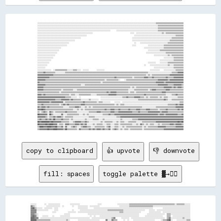
░░░░░░░░░░░░░░░░░░░░░░░░░░░░░░░░░░░░░░░░░░░░░░░░░░░░░░░░░░░░░░░░░░░░░░░░░░░░░░░░░░░░░░░░░░░░░░░░░░░░░░░░░░░░░░░░░░░░░░░░▒▒▒▒▒▒▒▒▒▒▒▒▒▒▒▒▒▒▒▒▒▒▒▒▒▒▒▒

░░░░░░░░░░░░░░░░░░░░░░░░░░░░░░░░░░░░░░░░░░░░░░░░░░░░░░░░░░░░░░░░░░░░░░░░░░░░░░░░░░░░░░░░░░░░░░░░░░░░░░░░░░░░░░░░░░░░░░░░░░▒▒▒▒▒▒▒▒▒▒▒▒▒▒▒▒▒▒▒▒▒▒▒▒▒▒

░░░░░░░░░░░░░░░░░░░░░░░░░░░░░░░░░░░░░░░░░░░░░░░░░░░░░░░░░░░░░░░░░░░░░░░░░░░░░░░░░░░░░░░░░░░░░░░░░░░░░░░░░░░░░░░░░░░░░░░░░░▒▒▒▒▒▒▒▒▒▒▒▒▒▒▒▒▒▒▒▒▒▒▒▒▒▒

░░░░░░░░░░░░░░░░░░░░░░░░░░░░░░░░░░░░░░░░░░░░░░░░░░░░░░░░░░░░░░░░░░░░░░░░░░      ░░░░░░░░░░░░░░░░░░░░░░░░░░░░░░░░░░░░░░░░░░▒▒▒▒▒▒▒▒▒▒▒▒▒▒▒▒▒▒▒▒▒▒▒▒▒▒

░░░░░░░░░░░░░░░░░░░░░░░░░░░░░░░░░░░░░░░░░░░░░░░░░░░░░░░░                                      ░░░░  ░░░░░░░░░░░░░░░░░░░░░░░░░░▒▒░░▒▒▒▒▒▒▒▒▒▒▒▒▒▒▒▒▒▒

░░░░░░░░░░░░░░░░░░░░░░░░░░░░░░░░░░░░░░░░░░░░░░░░░░                                                ░░░░░░░░░░░░░░░░░░░░░░░░░░░░░░░░░░░░░░░░░░▒▒▒▒▒▒▒▒

░░░░░░░░░░░░░░░░░░░░░░░░░░░░░░░░░░░░░░░░░░░░                                                    ░░░░░░░░░░░░░░░░░░░░░░░░░░░░░░░░░░░░░░░░▒▒▒▒▒▒▒▒▒▒▒▒

░░░░░░░░░░░░░░░░░░░░░░░░░░░░░░░░░░░░░░                                                          ░░░░░░░░░░░░░░░░░░░░░░░░░░░░░░░░░░░░░░▒▒▒▒▒▒▒▒▒▒▒▒▒▒

░░░░░░░░░░░░░░░░░░░░░░░░░░░░░░░░                                                                  ░░    ░░░░░░░░░░░░░░░░░░░░░░░░░░░░▒▒▒▒▒▒▒▒▒▒▒▒▒▒▒▒

░░░░░░░░░░░░░░░░░░░░░░░░░░░░░░                                                                  ░░░░            ░░░░░░░░░░░░░░░░▒▒▒▒▒▒▒▒▒▒▒▒▒▒▒▒▒▒▒▒

░░░░░░░░░░░░░░░░░░░░░░░░                                                                                    ░░░░░░░░░░░░░░░░░░░░▒▒▒▒▒▒▒▒▒▒▒▒▒▒▒▒▒▒▒▒

░░░░░░░░░░░░░░░░░░░░░░                                                                                          ░░░░░░░░░░░░▒▒▒▒▒▒▒▒▒▒▒▒▒▒▒▒▒▒▒▒▒▒▒▒

░░░░░░░░░░░░░░░░░░░░                                                                                          ░░░░░░░░░░░░░░░░░░░░▒▒▒▒▒▒▒▒▒▒▒▒▒▒▒▒▒▒

░░░░░░░░░░░░░░░░░░                                                                                                    ░░░░░░░░░░░░░░▒▒░░▒▒▒▒▒▒▒▒▒▒▒▒

░░░░░░░░░░░░░░░░                                                                                                                ░░░░░░░░░░▒▒▒▒▒▒▒▒▒▒

░░░░░░░░░░░░░░                                                                                                              ░░░░░░░░░░░░░░▒▒▒▒▒▒▒▒▒▒

░░░░░░░░░░░░                                                                                                    ░░░░░░░░    ░░░░░░░░▒▒▒▒▒▒▒▒▒▒▒▒▒▒▒▒

░░░░░░░░░░                                                                                                  ░░    ░░░░░░░░░░░░░░░░░░▒▒░░░░▒▒▒▒▒▒▒▒▒▒

░░░░░░░░                                                                                                              ░░░░░░░░░░░░░░░░░░░░▒▒▒▒▒▒▒▒▒▒

░░░░░░░░░░░░░░  ░░▒▒▒▒▒▒▒▒▒▒▒▒░░░░░░▒▒▒▒░░░░  ░░░░░░        ░░░░░░░░                                              ░░░░░░░░░░    ░░░░░░░░░░░░▒▒▒▒▒▒▒▒

▒▒▒▒▒▒▓▓▒▒▒▒▒▒▒▒▒▒░░░░░░░░░░▒▒▒▒▒▒▒▒▒▒▒▒▒▒▒▒▒▒▒▒▒▒▒▒▒▒▒▒▒▒▒▒▒▒▒▒▒▒▒▒▒▒▒▒▒▒▒▒▒▒▒▒▒▒▒▒▒▒▒▒▒▒▒▒▒▒▒▒▒▒▒▒▒▒▒▒▒▒▒▒▒▒▒▒░░░░░░░░░░░░░░░░░░░░░░░░▒▒▒▒▒▒▓▓▓▓▓▓

▓▓▓▓▓▓▓▓▓▓▓▓▓▓▓▓▒▒▒▒▒▒▒▒▒▒▒▒▒▒▒▒▒▒▒▒▒▒▒▒▒▒▒▒▒▒▒▒▒▒▒▒▒▒▒▒▒▒▒▒▒▒▒▒▒▒▒▒▒▒▒▒▒▒▒▒▒▒▒▒▒▒▒▒▒▒▒▒▒▒▒▒▒▒▒▒▒▒▒▒▒▒▒▒▒▒▒▒▒▒░░▒▒░░▒▒▒▒▒▒▒▒▒▒▒▒▒▒▒▒▒▒▓▓▓▓▓▓▓▓▓▓▓▓▓▓

▓▓▓▓▓▓▓▓▓▓▓▓▒▒▒▒▒▒▒▒▒▒▒▒▒▒▒▒▒▒▒▒▒▒▒▒▒▒▒▒▒▒▒▒▒▒▒▒▒▒▒▒▒▒▒▒▒▒▒▒▒▒▒▒▒▒▒▒▒▒▒▒▒▒▒▒▒▒▓▓▒▒▒▒▒▒▒▒▒▒▒▒▒▒▒▒░░▒▒▒▒▒▒▒▒▒▒▓▓▓▓▒▒▒▒▓▓▒▒▒▒▒▒▒▒▒▒▒▒▓▓▒▒▒▒▒▒▓▓▓▓▓▓▓▓▓▓

▓▓▓▓▓▓▓▓▒▒▒▒▒▒▒▒▒▒▒▒▒▒▒▒▒▒▒▒▒▒▒▒▒▒▒▒▒▒▒▒▒▒▒▒▒▒▒▒▒▒▒▒▒▒▒▒▒▒▒▒▒▒▒▒▒▒▒▒░░▒▒▒▒▒▒▒▒▒▒▒▒░░    ░░▒▒▒▒▒▒▒▒▒▒▒▒▒▒▒▒▒▒▒▒▒▒▒▒▒▒▒▒▒▒▒▒▓▓▓▓▓▓▓▓▓▓▒▒▓▓▓▓▓▓▓▓▓▓▓▓▓▓

▓▓▒▒▒▒▒▒▒▒▒▒▒▒▒▒▒▒▒▒▒▒▒▒▒▒▒▒▒▒▒▒▒▒▒▒▒▒▒▒▒▒▒▒▒▒▒▒▒▒▒▒▒▒▒▒▒▒▒▒▒▒▒▒░░▒▒▒▒▒▒▒▒▒▒▒▒▒▒▒▒▒▒▒▒▒▒▒▒▒▒▒▒▒▒▒▒▒▒▒▒▒▒▒▒▒▒▒▒▒▒▒▒▒▒▒▒▒▒▓▓▓▓▓▓▓▓▒▒▓▓▓▓▓▓▓▓▓▓▓▓▓▓▓▓▓▓

▓▓▓▓▓▓▓▓▒▒▒▒▒▒▒▒▒▒▒▒▒▒▒▒▒▒▒▒▒▒▒▒▒▒▒▒▒▒▒▒▒▒▒▒░░░░▒▒▒▒▒▒▒▒▒▒▒▒▒▒▒▒▒▒▒▒▒▒▒▒▒▒▒▒▒▒▒▒▒▒▒▒▒▒▒▒▒▒▒▒▒▒▒▒▒▒▒▒▒▒▒▒▒▒▒▒▒▒▒▒▒▒▒▒▒▒▒▒▒▒▓▓▓▓▓▓▓▓▓▓▒▒▒▒▒▒▓▓▓▓▓▓▓▓▒▒

▓▓▓▓▓▓▒▒▒▒▒▒▒▒▒▒▒▒▒▒▒▒▒▒▒▒▒▒▒▒▒▒▒▒▒▒▒▒▒▒▒▒▒▒▒▒▒▒▒▒▒▒▒▒▒▒▒▒▒▒▒▒▒▒▒▒▒▒▒▒▒▒▒▒▒▒▒▒▒▒▒▒▒▒▒▒▒▒▒▒▒▒▒▒░░▒▒░░▒▒▒▒▒▒▒▒▒▒▒▒▒▒▒▒▒▒▒▒▒▒▒▒▒▒▒▒▓▓▓▓▓▓▓▓▒▒▓▓▒▒▓▓▓▓▒▒

▓▓▓▓▓▓▒▒▒▒▒▒▒▒▒▒▒▒▒▒▒▒▒▒░░▒▒▒▒▒▒▒▒▒▒░░░░▒▒▒▒▒▒▒▒▒▒▒▒▒▒▒▒▒▒▒▒▒▒▒▒▒▒▒▒▒▒▒▒▒▒▒▒▒▒▒▒▒▒▒▒▒▒▒▒▒▒▒▒░░░░░░▒▒▒▒▒▒▒▒▒▒▒▒▒▒░░▒▒▓▓▓▓▒▒▒▒▒▒▒▒▒▒▓▓▓▓▒▒▒▒▒▒▒▒▒▒▒▒▒▒

▒▒▒▒▒▒▒▒▒▒▒▒▒▒▒▒▒▒▒▒▒▒░░▒▒▒▒▒▒▒▒▒▒▒▒▒▒▒▒▒▒▒▒▒▒▒▒▒▒▒▒▒▒▒▒▒▒▒▒▒▒▒▒▒▒▒▒▒▒▓▓▒▒▓▓▓▓▓▓▒▒▒▒▒▒▒▒▒▒▒▒░░▒▒▒▒░░▒▒▒▒▒▒▒▒▒▒▒▒▒▒▒▒▒▒▒▒▒▒▒▒▒▒▓▓▓▓▒▒▒▒▒▒▒▒▒▒▒▒▒▒▒▒▒▒

▓▓▓▓▒▒▓▓▒▒▒▒▒▒▒▒▒▒▒▒▒▒▒▒▒▒▒▒▒▒▒▒░░▒▒▒▒░░░░▒▒▒▒▒▒▒▒▒▒▒▒░░░░░░▒▒▒▒▒▒▒▒▒▒▒▒▓▓▓▓▓▓▓▓▒▒▒▒▒▒▒▒▒▒▒▒▒▒▒▒▒▒▒▒▒▒▒▒▒▒▒▒▓▓▒▒▒▒▒▒▒▒▒▒▒▒▒▒▒▒▒▒▒▒░░░░░░▒▒▒▒▓▓▒▒▒▒▒▒

▓▓▓▓▓▓▓▓▓▓▓▓▓▓▓▓▓▓▓▓▓▓▓▓▓▓▓▓▒▒▒▒▒▒░░░░░░  ░░                    ░░░░░░░░░░░░░░░░░░░░░░▒▒▒▒▓▓▒▒▒▒▒▒▓▓▓▓▓▓▒▒▒▒░░▒▒░░▒▒▒▒▒▒▒▒░░▒▒░░▒▒▒▒░░░░░░░░░░▒▒▒▒▒▒

▓▓▓▓▓▓▓▓▓▓▓▓▓▓▓▓▓▓▒▒▒▒▒▒▓▓▓▓▓▓▓▓▒▒▓▓▒▒▒▒▒▒▒▒░░░░░░░░▒▒░░░░░░░░  ░░░░░░░░░░░░░░░░░░░░░░░░░░░░░░░░░░░░░░▒▒▒▒▒▒▒▒▒▒▒▒▒▒▒▒▒▒▒▒▒▒▒▒▒▒▓▓▒▒░░░░▒▒▒▒▒▒▒▒▒▒▒▒

▓▓▓▓▓▓▓▓▓▓▓▓▒▒▓▓▓▓▓▓▓▓▓▓▓▓░░▒▒▒▒▒▒▒▒▒▒▒▒▒▒▒▒▒▒▓▓▒▒▒▒▒▒▒▒▒▒▒▒░░▒▒▒▒░░░░░░░░    ░░░░░░  ░░░░░░░░░░░░░░░░░░░░░░░░░░░░░░░░░░░░░░░░░░░░░░░░░░░░░░░░░░▒▒▒▒

▒▒▒▒▓▓▒▒▒▒▒▒▒▒▒▒▒▒▒▒▒▒░░▒▒▓▓▒▒▓▓▒▒▒▒▒▒▒▒▒▒▒▒▓▓▓▓▒▒▒▒▒▒▒▒▒▒▒▒▒▒▒▒▒▒▒▒▒▒▒▒▒▒▒▒▒▒░░▒▒░░▒▒▒▒░░░░░░░░░░░░░░░░░░░░░░░░░░░░░░░░░░░░░░░░░░░░▒▒▒▒▒▒▒▒▓▓▒▒▓▓▓▓

▓▓▒▒▓▓▓▓▒▒▓▓▒▒▒▒▒▒▒▒▒▒▒▒▒▒░░░░░░▒▒▒▒▒▒▓▓▓▓▒▒░░░░▒▒░░▒▒░░▒▒▒▒▒▒▒▒▒▒▒▒▒▒▒▒▒▒▒▒▒▒▒▒▒▒▒▒▒▒▒▒▒▒▒▒▒▒▒▒▒▒▒▒▒▒▒▒▒▒░░░░░░░░░░░░░░▒▒▒▒▒▒▒▒▒▒▒▒▒▒▒▒▒▒▒▒▓▓▓▓▓▓▓▓

▓▓▓▓██▓▓▒▒▒▒▒▒▒▒▒▒▒▒▒▒▒▒▒▒▒▒▒▒▒▒▒▒▒▒░░░░▒▒░░▒▒░░▒▒▒▒▒▒▒▒▒▒▒▒▒▒▒▒▒▒▒▒▓▓▒▒▒▒▓▓▓▓▒▒▒▒▓▓▒▒▒▒▒▒▒▒▓▓▒▒▒▒▒▒▓▓▓▓▒▒▒▒▒▒▓▓▓▓▒▒▒▒▒▒▒▒░░▒▒▒▒▒▒▓▓▒▒▒▒▒▒▒▒▒▒▓▓▒▒▓▓

▒▒░░▒▒▓▓▒▒░░▓▓▒▒░░▒▒▒▒▒▒▒▒▒▒▓▓▒▒▒▒▒▒▒▒▒▒░░░░░░░░░░░░▒▒▒▒▒▒▒▒▓▓▓▓▒▒▒▒▒▒▒▒▒▒▓▓▓▓▒▒▒▒▓▓▓▓▓▓▓▓▓▓▓▓▓▓▒▒▒▒▒▒▓▓▒▒▒▒▒▒▒▒▓▓▓▓▓▓▓▓▓▓▓▓▒▒▓▓▓▓▓▓▒▒▒▒▒▒▒▒▒▒▒▒▒▒▒▒

██▓▓▓▓▓▓▓▓░░██▒▒░░░░░░░░▓▓░░░░▒▒▒▒▒▒▒▒▒▒▒▒░░░░▒▒░░▒▒░░░░░░░░░░░░░░▒▒▒▒▒▒▓▓▒▒▒▒▓▓▓▓▓▓▓▓▓▓▓▓▓▓▓▓▓▓▓▓▓▓▓▓▓▓▓▓▓▓▓▓▓▓▓▓▓▓▓▓▓▓▓▓▒▒▓▓▓▓▒▒▓▓▓▓▓▓▓▓▓▓▓▓▒▒▒▒▓▓

▓▓▓▓▓▓▓▓▒▒░░▒▒▒▒▓▓▒▒▓▓▓▓▒▒░░▒▒▒▒▒▒▒▒░░░░░░░░░░░░░░░░▒▒▒▒▒▒░░░░░░░░░░░░░░░░░░░░░░▒▒▒▒▓▓▓▓▓▓▓▓▓▓▓▓▓▓▓▓▓▓▓▓▓▓▓▓▓▓▓▓▓▓▓▓▓▓▓▓▓▓▓▓▓▓▓▓▓▓▓▓▓▓▓▓▓▓▓▓▓▓▓▓▓▓▓▓

▒▒▓▓▒▒▒▒▓▓▒▒▓▓▒▒██▒▒▒▒▒▒▓▓▒▒▒▒▒▒░░▒▒░░░░░░░░░░░░▒▒░░░░░░▒▒▒▒▒▒░░░░▒▒░░░░░░░░░░░░░░░░▒▒░░░░░░░░░░▒▒▒▒▒▒▓▓▓▓▓▓▓▓▓▓▓▓▓▓▓▓▓▓▓▓▓▓▓▓▓▓▓▓▓▓▓▓▓▓▓▓▓▓▓▓▓▓▓▓▓▓

██▓▓████████▓▓██▓▓▓▓▓▓▓▓▒▒▒▒▒▒▒▒░░░░▒▒▓▓▓▓▓▓▒▒▒▒▓▓▒▒░░░░░░░░░░░░▒▒░░▒▒▒▒▒▒▒▒░░░░▒▒░░▒▒▒▒░░░░▒▒▒▒▒▒▒▒░░░░░░▒▒▒▒▒▒▒▒▒▒▒▒▒▒▓▓▓▓▓▓▓▓▓▓▓▓▓▓▓▓▓▓▓▓▓▓██▓▓██

██▓▓▓▓▓▓██▓▓████▓▓▓▓░░▒▒▒▒░░▓▓▓▓▒▒▒▒▒▒▓▓▓▓▒▒▓▓▒▒▓▓░░░░░░▒▒░░▒▒▒▒▒▒░░░░▒▒▒▒░░░░▒▒▒▒░░▒▒▒▒▒▒▒▒▒▒▒▒░░░░▒▒░░▓▓▒▒░░▒▒░░▒▒▒▒░░░░▒▒░░▒▒▒▒▒▒▒▒▓▓▓▓▒▒▓▓▓▓▓▓▒▒

▒▒████▓▓▓▓████▓▓▓▓██▒▒▒▒▓▓░░▓▓░░░░▒▒▓▓▒▒░░░░▒▒▓▓▓▓▒▒▒▒░░░░▒▒▒▒▒▒▒▒▒▒░░▒▒▓▓░░░░▒▒▒▒░░░░▒▒░░▒▒▒▒▒▒▒▒▒▒▒▒▒▒▒▒░░▒▒░░▒▒▒▒▒▒▒▒▒▒▓▓▓▓▓▓▓▓▒▒▒▒▒▒▒▒▒▒▓▓▓▓▓▓▓▓

copy to clipboard
👍 upvote
👎 downvote
fill: spaces
toggle palette ▓→✊🏽
░░░░░░        ░░  ░░░░░░░░░░░░          ░░░░░░░░░░                  ░░░░                ░░░░░░░░░░░░▒▒▒▒▒▒▒▒▒▒▒▒▒▒▒▒▒▒▒▒▒▒▒▒▒▒▒▒▒▒▒▒▒▒▒▒▒▒▒▒▒▒▒▒▒▒░░▒▒▒▒▒▒▒▒░░░░░░

▓▓▒▒░░          ░░░░░░░░░░░░░░  ░░        ░░    ░░░░░░░░░░  ░░░░░░░░░░                    ░░░░░░░░░░▒▒▒▒▒▒▒▒▒▒▒▒▒▒▒▒▒▒▒▒▒▒▒▒░░░░░░░░░░░░░░░░░░░░░░░░░░░░░░░░░░░░░░

▓▓██▒▒░░░░░░  ░░░░░░░░  ░░░░                    ░░░░░░░░░░      ░░░░░░░░░░░░░░░░░░░░░░░░░░░░░░░░░░░░░░░░░░░░░░░░░░░░░░░░░░░░          ░░░░░░░░░░░░░░░░░░░░░░░░░░░░

▓▓▓▓▓▓░░░░░░░░░░░░      ░░░░              ░░      ░░░░░░░░░░░░░░░░░░░░░░░░░░░░▒▒▒▒▒▒▒▒▒▒▒▒▒▒▒▒░░░░░░░░░░░░░░░░░░░░░░    ░░░░░░  ░░░░░░░░░░░░░░░░░░░░░░░░░░░░░░░░░░

▓▓▓▓▓▓                ░░░░            ░░░░░░░░  ░░░░░░░░░░░░░░░░░░░░░░░░░░░░░░░░░░░░░░░░░░▒▒▒▒░░░░░░░░░░░░░░░░░░        ░░░░░░░░░░░░  ░░░░░░░░░░░░░░░░░░░░░░░░░░░░

▓▓▓▓▒▒░░                          ░░░░░░                  ░░░░░░░░░░░░░░░░░░░░░░░░░░░░░░░░░░░░░░░░░░░░░░░░░░░░        ░░░░░░░░░░░░░░░░░░  ▒▒▒▒░░░░░░░░░░░░░░░░░░░░

▓▓██▓▓░░    ░░░░░░    ░░      ░░░░░░░░░░                    ░░  ░░    ░░░░░░░░░░░░░░░░░░░░░░░░░░░░░░░░░░░░░░░░      ░░░░░░░░░░░░░░░░░░    ▒▒▒▒  ░░░░░░░░░░░░░░░░░░

████▓▓▓▓  ░░░░░░░░░░░░░░░░░░░░░░░░░░░░░░░░░░░░░░░░░░░░░░░░░░  ░░░░░░░░░░░░░░░░░░░░▒▒▓▓      ░░░░░░░░  ░░░░░░░░░░░░░░░░░░░░░░░░░░░░░░░░░░  ▒▒▓▓░░░░░░░░░░░░▒▒░░░░░░

██████▒▒▒▒▒▒▒▒▒▒▒▒▒▒░░░░░░░░░░░░░░░░▒▒░░        ░░░░░░░░░░░░░░░░░░░░░░      ▓▓░░░░▓▓▒▒▒▒      ░░  ░░    ░░░░░░░░░░░░░░░░░░░░░░      ░░▒▒▒▒▓▓██░░    ░░░░░░░░░░▒▒▒▒
