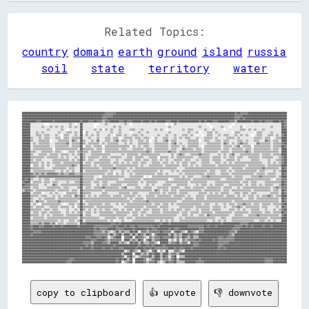
Related Topics:
country
domain
earth
ground
island
russia
soil
state
territory
water
████████████████████████████████████████████████████████████▓▓▓▓▓▓▓▓██████████████████████████████████████████████████████████████████████████████████████▓▓██▓▓▓▓▓▓████████████████████████████
██████████████████████████████████████████████████████████▓▓▓▓▓▓▓▓████████████████████████████████████████████████████████████████████████████████████████▓▓▓▓▓▓████████████████████████████████
██████████████████████████████████████████████████████████▓▓▓▓████████████████████████████████████████████████████████████████████████████████████████████▓▓▓▓██▓▓██████████████████████████████
██████████▓▓▓▓████████▓▓██████████████████▓▓████▓▓▓▓██▓▓▓▓▒▒▓▓▓▓██████▓▓▓▓██▓▓▓▓██████▓▓████▓▓██▓▓██████▓▓▓▓████▓▓██████████████▓▓██▓▓████▓▓▓▓████████▓▓▓▓▒▒██████████▓▓████▓▓██▓▓▓▓▓▓████▓▓██▓▓
██████░░░░░░░░░░    ░░░░░░░░░░░░░░▒▒░░  ░░██░░░░░░░░    ░░░░▒▒░░░░░░░░░░░░▒▒░░  ░░░░░░░░░░░░░░░░░░░░░░░░  ░░  ▒▒░░░░░░░░░░░░░░░░░░░░░░  ░░░░░░░░░░░░░░░░  ░░░░░░░░░░░░░░░░░░░░░░░░░░░░░░░░░░██▓▓
██████░░░░░░░░▒▒░░░░▒▒░░▒▒░░▒▒░░░░▒▒░░▒▒░░██░░░░░░░░  ░░░░░░░░░░░░▒▒░░▒▒░░░░░░░░░░░░░░░░░░░░░░░░░░░░░░░░░░▒▒░░░░░░░░░░░░░░░░░░░░▒▒░░░░░░  ░░░░░░▒▒░░░░  ░░░░░░▒▒  ░░░░░░░░░░░░░░░░░░▒▒░░░░░░██▓▓
██████░░░░░░░░░░░░▒▒░░░░░░░░▒▒░░  ░░░░░░░░██░░░░░░░░▒▒░░▒▒  ▒▒░░▒▒░░░░▒▒░░░░░░▒▒▒▒░░░░▒▒░░░░░░░░▒▒░░▒▒░░  ░░░░░░░░░░▒▒░░▒▒▒▒░░░░░░░░▒▒░░░░▒▒░░░░░░  ░░░░░░░░░░▒▒▒▒░░▒▒░░▒▒░░░░▒▒░░░░░░░░░░░░████
██████░░░░▒▒░░▒▒░░░░░░░░░░▒▒░░░░▒▒▒▒░░▒▒░░██  ▒▒░░░░░░▒▒░░░░░░░░▒▒░░░░▒▒░░░░░░  ░░░░▒▒░░░░▒▒░░░░░░░░░░░░░░▒▒░░░░░░░░░░░░▒▒░░░░▒▒  ░░░░▒▒▒▒░░▒▒░░░░░░░░░░  ▒▒▒▒░░░░░░░░░░  ▒▒▒▒░░░░░░▒▒░░░░░░████
██████░░░░▒▒▒▒░░▒▒▒▒░░░░▒▒░░  ▒▒▒▒░░░░▒▒░░██░░▒▒░░▒▒░░▒▒░░░░░░▒▒░░  ▒▒▒▒░░▒▒░░░░▒▒▒▒░░▒▒░░░░░░░░░░▒▒░░░░▒▒░░░░▒▒░░░░▒▒▒▒░░▒▒░░  ░░  ░░▒▒▒▒░░░░▒▒░░▒▒▒▒░░░░▒▒░░▒▒░░▒▒░░  ░░▒▒▒▒░░░░▒▒▒▒░░▒▒░░▓▓██
██████▒▒░░░░▒▒░░▒▒▒▒░░░░▒▒▒▒  ▒▒▒▒░░▒▒▒▒▒▒██░░░░▒▒░░░░▒▒░░░░▒▒▒▒░░▒▒▒▒  ░░▒▒▒▒▒▒░░▒▒▒▒░░▒▒▒▒░░  ▒▒░░░░▒▒▒▒░░░░▒▒░░▒▒░░▒▒▒▒░░░░▒▒░░░░▒▒▒▒▒▒░░▒▒░░░░░░▒▒▒▒▒▒░░▒▒░░░░░░░░░░▒▒▒▒▒▒░░▒▒▒▒  ░░▒▒▒▒████
██████▒▒░░░░▒▒▒▒▒▒▒▒  ░░░░▒▒▒▒▒▒▒▒░░▓▓▒▒░░██▒▒░░░░▒▒░░▓▓░░░░▒▒▒▒░░▒▒▓▓░░▒▒▒▒░░▒▒░░░░▒▒▒▒░░▒▒  ░░▒▒░░░░▒▒▓▓░░▒▒▒▒░░░░░░░░▒▒▒▒▒▒▒▒  ░░▒▒▒▒░░░░▒▒▒▒░░▒▒▒▒░░░░░░▒▒▒▒░░▒▒░░░░▒▒▒▒░░░░▓▓▒▒░░▒▒▒▒░░████
██████░░▒▒░░▒▒▒▒▒▒▒▒░░░░▒▒▒▒▒▒▒▒▓▓░░▒▒▒▒▒▒██▒▒░░▒▒▒▒▒▒▒▒░░▒▒░░▒▒▒▒▒▒▒▒░░░░▒▒░░▒▒░░░░▒▒▒▒▒▒▒▒░░░░▒▒▒▒▒▒▒▒▒▒░░▒▒▓▓░░▒▒░░░░▒▒▒▒▒▒▒▒░░░░░░▒▒▒▒▒▒▒▒▒▒░░▓▓▒▒░░▒▒░░▒▒▓▓▒▒▒▒░░░░░░▓▓▒▒▒▒▒▒▒▒░░▒▒▒▒▒▒▓▓██
██████░░▒▒▒▒▒▒▒▒▒▒▒▒░░░░▒▒▒▒▒▒▒▒▒▒░░▒▒▒▒▒▒██  ▒▒▒▒░░▒▒▒▒▒▒  ▒▒▒▒▒▒▒▒▒▒▒▒▒▒▒▒▒▒  ▒▒░░▒▒░░▒▒▒▒░░░░▒▒▒▒▒▒▒▒▒▒░░▒▒▒▒▒▒░░▒▒░░▒▒▒▒▒▒▒▒░░  ▒▒▒▒▒▒▒▒▒▒▒▒░░▒▒▒▒▒▒░░▒▒▓▓░░▒▒▒▒▒▒  ▒▒▒▒▒▒▒▒▒▒▒▒░░▒▒▒▒▒▒██▓▓
██████░░▒▒▒▒▒▒▒▒▒▒▒▒▒▒  ▒▒▒▒▒▒▒▒▒▒▒▒▒▒▒▒░░██▒▒▒▒▒▒▒▒░░▒▒▒▒░░▒▒▒▒▒▒▒▒▒▒░░▒▒▒▒░░░░▒▒▒▒▒▒▒▒░░▒▒▒▒░░▒▒▒▒▒▒▒▒▒▒░░▒▒▒▒░░░░▓▓▒▒▒▒▒▒░░▒▒▒▒░░▒▒▒▒▒▒▒▒▒▒▒▒░░▒▒▒▒░░▒▒▒▒▒▒▒▒░░▒▒▒▒░░▒▒▒▒▒▒▒▒▒▒▒▒░░▒▒▒▒░░████
██████▒▒▒▒░░░░▒▒▒▒▒▒▒▒░░▒▒▒▒░░  ░░▒▒▒▒░░▒▒▓▓▒▒▒▒░░▒▒▒▒▒▒▒▒  ▒▒▒▒▒▒▒▒▒▒▒▒▒▒▒▒▒▒▒▒▒▒▒▒▒▒▒▒▒▒▓▓▒▒░░▒▒▒▒▒▒▒▒▒▒▓▓▒▒▒▒░░▒▒▒▒▒▒▒▒▒▒▒▒▒▒▒▒░░▒▒▒▒▒▒▒▒▒▒░░▒▒▒▒▒▒░░▒▒▒▒▒▒▒▒▒▒▓▓▒▒░░▒▒▒▒▒▒▒▒▒▒▒▒▒▒▒▒▒▒░░████
██████▒▒░░░░▒▒▒▒▒▒░░▒▒▒▒▒▒░░▒▒▒▒▒▒░░▒▒░░▒▒██▒▒░░░░▒▒▒▒▒▒▒▒▒▒▒▒▒▒░░░░░░░░▒▒░░▒▒▒▒▒▒▒▒░░▒▒▒▒▒▒▒▒▒▒▒▒▒▒░░░░░░░░▒▒░░▒▒▓▓▒▒░░░░▒▒▒▒▒▒▓▓▒▒▒▒▒▒░░░░░░▒▒░░▒▒░░▒▒▓▓░░░░▒▒▒▒▒▒▒▒▒▒▒▒▒▒░░▒▒▒▒▒▒░░▒▒▒▒▒▒████
██████▒▒▒▒▒▒▒▒▒▒░░▒▒▒▒▒▒▒▒░░▒▒░░▒▒░░░░▒▒░░██▒▒░░▒▒▒▒▒▒▒▒░░▒▒▒▒░░▒▒▒▒▒▒▒▒░░░░▒▒▒▒░░▒▒▒▒▒▒░░░░▒▒▒▒▒▒  ▒▒▒▒▒▒░░▒▒░░▒▒▒▒▒▒▒▒▒▒▒▒░░░░▒▒▒▒▒▒▒▒░░▒▒▒▒▒▒░░▒▒░░▒▒▒▒░░▒▒▒▒░░░░▒▒▒▒▒▒▒▒░░▒▒▒▒▒▒▒▒░░░░▒▒▓▓██
██████▒▒░░▒▒▒▒░░░░░░░░▒▒▒▒▒▒▒▒▒▒▒▒░░▒▒░░▒▒██▒▒░░▒▒▒▒░░░░▒▒▒▒▒▒▒▒░░░░▒▒░░░░▒▒▒▒▒▒░░▒▒▒▒░░▒▒▒▒░░▒▒▒▒░░▒▒░░▒▒░░░░▒▒▒▒▒▒░░▒▒▒▒░░░░▒▒░░▒▒▒▒▒▒░░▒▒▒▒▒▒░░░░▒▒▒▒▒▒░░▒▒░░░░░░░░▒▒▒▒▒▒░░░░░░▒▒░░░░▒▒▒▒▓▓██
██████▒▒▒▒▒▒░░▒▒░░▒▒░░▒▒▒▒▒▒░░▒▒▒▒▒▒▒▒▒▒▒▒██░░▒▒▒▒░░▒▒▒▒▒▒▒▒▒▒▒▒░░▒▒▒▒░░▒▒░░▒▒░░▒▒▒▒░░▒▒▒▒░░░░▒▒▒▒▒▒░░▒▒▒▒░░▒▒░░▒▒░░▒▒▒▒░░▒▒▒▒░░░░▒▒▒▒▒▒░░░░▒▒▒▒░░▒▒░░▒▒░░▒▒▒▒▒▒▒▒▒▒▒▒▒▒▒▒▒▒▒▒░░░░▒▒░░▒▒░░▒▒▓▓██
██████  ▒▒▒▒░░▒▒░░▒▒░░░░▒▒▒▒▒▒▒▒▒▒▒▒▓▓▒▒░░██▒▒▒▒▒▒░░▒▒░░▒▒▒▒▒▒▒▒▒▒░░▒▒▒▒▒▒▒▒▒▒▒▒▒▒▒▒░░▒▒░░░░▒▒▒▒▒▒▒▒▒▒░░▒▒▒▒▒▒▒▒▒▒░░▒▒▒▒░░▒▒░░▒▒░░▒▒▒▒▒▒▒▒▒▒░░▒▒▒▒▒▒▒▒▒▒▒▒▒▒▒▒▒▒▒▒░░▒▒▒▒▒▒▒▒▒▒▒▒░░▒▒▒▒▒▒▒▒▒▒████
██████▒▒▒▒▒▒▒▒▒▒░░░░░░▒▒▒▒▒▒▒▒▒▒░░▒▒▒▒░░░░██▒▒▒▒▒▒▒▒▒▒▒▒░░▒▒▒▒▒▒▒▒▓▓▒▒▒▒▒▒▒▒░░▒▒░░▒▒▒▒▒▒▒▒▒▒▒▒▒▒▒▒▒▒▒▒▒▒▒▒▒▒▒▒▒▒░░░░░░▒▒▒▒▒▒▒▒▒▒▒▒▒▒▒▒▒▒▒▒▒▒▒▒▒▒▒▒▒▒▒▒░░▒▒▒▒▒▒▒▒░░▒▒▒▒▒▒▒▒▒▒▒▒▓▓▒▒▒▒▒▒▒▒▒▒░░██▓▓
██████░░▒▒▒▒▒▒▒▒▒▒▒▒▒▒▒▒░░░░▒▒░░▒▒░░▒▒░░░░██░░▒▒▒▒▒▒▒▒▒▒▒▒▒▒▒▒░░▒▒░░░░░░▒▒░░▒▒░░▒▒▒▒▒▒▒▒▒▒▒▒▒▒▒▒▒▒░░▒▒░░░░░░▒▒░░▒▒░░▒▒▒▒▒▒▒▒▒▒▒▒▒▒▒▒▒▒░░▒▒▒▒░░░░▒▒▒▒░░▒▒░░▒▒▒▒▒▒▒▒▒▒▒▒▒▒▒▒░░▒▒▒▒░░░░░░▒▒░░▒▒████
██████▓▓▒▒▓▓▒▒▓▓▒▒▓▓▓▓▓▓▓▓▒▒▓▓▒▒▒▒▓▓▓▓▒▒▒▒▓▓▒▒▒▒▒▒▒▒▒▒▒▒▒▒▒▒░░▒▒▒▒  ▒▒░░▒▒░░░░▒▒░░▒▒▒▒▒▒▒▒▒▒▒▒▒▒░░▒▒▒▒░░▒▒░░░░░░░░▒▒░░▒▒▒▒▒▒▒▒▒▒▒▒▒▒░░▒▒▒▒▒▒░░░░▒▒▒▒▒▒░░▒▒▒▒▒▒▒▒▒▒▒▒▒▒▒▒░░▒▒▒▒▒▒░░▒▒▒▒▒▒░░░░██▓▓
██████▓▓▓▓▒▒▓▓▓▓▓▓▓▓▓▓▓▓▓▓▓▓▓▓▓▓▓▓▓▓▓▓▓▓▓▓██▒▒▒▒▒▒▒▒░░░░  ▒▒▒▒▒▒▒▒▒▒▒▒▒▒▒▒░░░░▒▒▒▒▒▒▒▒▒▒  ░░  ▒▒▒▒▒▒▒▒▒▒▒▒▒▒▒▒▒▒▒▒░░▒▒░░▒▒▒▒░░░░░░▒▒▒▒▓▓▒▒▒▒▒▒▒▒▒▒▒▒▒▒▒▒░░▒▒▒▒▒▒░░░░░░▒▒▒▒▒▒▓▓▒▒▒▒▒▒▒▒▒▒░░▒▒████
██▓▓██▒▒░░░░▒▒░░▒▒▒▒░░░░▒▒▒▒▒▒▒▒▒▒▒▒▒▒▒▒▒▒██▒▒▒▒▒▒▒▒░░▒▒▒▒▒▒▒▒▒▒▒▒▒▒▒▒░░░░▒▒▒▒▒▒▒▒▒▒▒▒░░▒▒▒▒▒▒▒▒▒▒▒▒▒▒▒▒▒▒  ░░▒▒▒▒▒▒▒▒▒▒▒▒░░▒▒▒▒▒▒▒▒▒▒▒▒▒▒▒▒▒▒▒▒░░░░▒▒▒▒▒▒▒▒▒▒▒▒░░▒▒▒▒▒▒▒▒▒▒▒▒▒▒▒▒▒▒░░  ▒▒▒▒▓▓▓▓
▓▓████░░▒▒▒▒▒▒░░▒▒▒▒░░▒▒▒▒░░░░░░▒▒░░░░▒▒▒▒██▒▒▒▒▒▒░░▒▒▒▒░░▒▒▒▒░░░░░░▒▒▒▒▒▒▒▒▒▒▒▒▒▒▒▒░░▒▒░░▒▒▒▒▒▒▒▒░░░░░░▒▒▒▒▒▒▒▒▒▒▒▒▒▒▒▒░░▒▒▒▒▒▒▒▒▒▒▒▒░░░░░░▒▒▒▒▒▒▒▒▒▒▒▒▒▒▒▒▒▒░░▒▒▒▒░░▒▒▒▒░░░░░░▒▒▒▒▒▒▒▒▒▒▒▒██▓▓
██▓▓▓▓▒▒▒▒▒▒░░░░▒▒░░░░▓▓▒▒░░▒▒▒▒▒▒▒▒▒▒▒▒▒▒██▒▒▒▒▒▒░░░░▒▒░░▒▒▒▒░░▒▒▒▒▒▒▒▒░░░░▒▒▒▒▒▒▒▒░░░░░░▒▒░░▒▒░░░░░░▒▒▒▒▒▒░░░░▒▒▒▒▒▒▒▒░░░░░░▒▒░░▒▒▒▒░░▒▒░░▒▒▒▒▒▒░░░░▒▒▒▒▒▒▒▒▒▒░░▒▒░░▒▒▒▒░░▒▒░░▒▒▒▒▒▒░░░░▒▒██▓▓
▓▓▓▓▓▓░░▒▒▒▒░░░░░░▒▒▒▒▒▒▒▒▒▒░░▒▒▒▒░░░░░░▒▒██░░▒▒▒▒░░▒▒▒▒▒▒▓▓▒▒▒▒▒▒▒▒▒▒░░▒▒▓▓░░░░░░▒▒▒▒░░▒▒▒▒▒▒░░░░▒▒▒▒▒▒▒▒░░▒▒▒▒▒▒░░░░▒▒▒▒░░▒▒▒▒▒▒▒▒░░▒▒▒▒▒▒▒▒▒▒░░▒▒▒▒▒▒░░░░▒▒░░▒▒▒▒▒▒▒▒▒▒▒▒▒▒▒▒▒▒▒▒░░▒▒▓▓▒▒▓▓▓▓
▒▒▓▓▓▓▒▒░░▒▒▒▒▒▒▒▒▒▒▒▒▒▒░░▒▒▒▒▒▒▒▒░░▒▒▒▒░░██▒▒▒▒▒▒▒▒▒▒▒▒▒▒░░▒▒▒▒▒▒▒▒▒▒▒▒▒▒▒▒▒▒▒▒▒▒▒▒▒▒▒▒▒▒▒▒▒▒░░▓▓▒▒░░▒▒▒▒░░▒▒▒▒░░▒▒▒▒▒▒▒▒▒▒▒▒▒▒▒▒░░▒▒▒▒▒▒▒▒▒▒▒▒░░▒▒▒▒░░▒▒▒▒▒▒▒▒▒▒▒▒▒▒░░▒▒▒▒▒▒▒▒▒▒▒▒░░▒▒▒▒░░██▓▓
██████░░▒▒▒▒▒▒  ░░░░▒▒░░▒▒░░░░  ▒▒▒▒▒▒▒▒░░██▒▒▒▒▒▒░░░░░░░░▒▒▒▒░░░░░░░░▒▒▒▒▒▒▒▒░░▒▒▒▒░░░░░░░░▒▒▒▒▒▒▒▒░░▒▒░░▒▒▒▒▒▒░░▒▒▒▒▒▒░░░░░░░░▒▒▒▒▒▒░░▒▒░░▒▒░░▒▒▒▒▒▒░░░░▒▒▒▒░░▒▒▒▒░░▒▒▒▒░░░░░░░░░░▒▒▒▒▒▒░░██▓▓
██████▒▒▒▒▒▒░░▒▒▒▒░░░░▒▒░░▒▒░░▒▒▒▒▒▒░░▓▓▒▒██▒▒░░▒▒░░▒▒░░▒▒▒▒▒▒▒▒░░▒▒▒▒▒▒░░▒▒▒▒▒▒▒▒░░▒▒░░░░▒▒▒▒▒▒░░▒▒▒▒▒▒▒▒▒▒░░▒▒▒▒▒▒▒▒░░▒▒░░░░▒▒▒▒▒▒░░▒▒▒▒▒▒▒▒▒▒▒▒░░▒▒▒▒▒▒░░▒▒░░▒▒░░▒▒▒▒░░▒▒░░▒▒▒▒▓▓▒▒░░▒▒▒▒████
██████▒▒░░░░▒▒░░▒▒▒▒▒▒▒▒░░▒▒▒▒▒▒▒▒▒▒▒▒▒▒▒▒██▒▒▒▒▒▒▒▒▒▒▒▒▒▒▒▒▒▒▒▒▒▒▒▒▒▒▒▒▒▒▒▒░░▒▒░░▒▒▒▒▒▒░░▒▒▒▒▒▒▒▒▒▒▒▒▒▒▒▒▒▒▒▒▒▒▒▒▒▒░░▒▒▒▒▒▒░░▒▒▒▒▒▒░░▒▒▒▒▒▒▒▒▒▒▒▒▒▒▒▒▒▒▒▒▒▒▒▒▒▒░░░░▒▒▒▒░░▒▒▒▒▒▒▒▒▒▒▒▒▒▒▒▒░░██▓▓
██████▒▒░░▓▓▒▒▒▒░░▒▒▒▒▒▒▒▒▓▓▒▒▒▒▒▒▒▒▒▒▒▒░░██░░▒▒▒▒▒▒▒▒▒▒▒▒▒▒▒▒▒▒▒▒▒▒▒▒▒▒▒▒▒▒▒▒░░▒▒▒▒▒▒▒▒▒▒▓▓▒▒▒▒▒▒▒▒▒▒▒▒▒▒▒▒▒▒▒▒░░░░▒▒▒▒▒▒▒▒▒▒▒▒▒▒▒▒▒▒▒▒▒▒▒▒▒▒▒▒▒▒▒▒▒▒▒▒░░▒▒▒▒▒▒▒▒▒▒▒▒▒▒▒▒▒▒▒▒▒▒▒▒▒▒▒▒▒▒▒▒░░██▓▓
██████░░▒▒░░  ▒▒▒▒▒▒▒▒▒▒▒▒▒▒░░  ░░▒▒▒▒░░▒▒██▒▒░░▒▒▒▒▒▒▒▒▒▒░░▒▒▒▒░░░░▒▒░░▒▒░░▒▒▒▒▒▒▒▒▒▒▒▒▒▒▒▒▒▒░░▒▒▒▒░░▒▒▒▒░░▒▒░░▒▒▒▒▒▒▒▒▒▒▒▒▒▒▒▒▒▒░░▒▒▒▒░░░░▒▒░░░░▒▒░░▒▒▒▒░░▒▒▒▒▓▓▒▒▒▒░░▒▒▒▒░░▒▒▒▒▒▒░░▒▒▒▒▒▒▓▓██
██████▒▒░░▒▒▒▒▒▒░░░░▒▒▒▒▒▒░░▒▒▒▒▒▒░░▒▒  ▒▒██▒▒▒▒▒▒▒▒░░▒▒▒▒▒▒▒▒▒▒▒▒░░░░░░░░▒▒▒▒▒▒▒▒▒▒▒▒▒▒░░▒▒▒▒▒▒▒▒░░▒▒▒▒▒▒░░░░░░░░▒▒▒▒▒▒▒▒▒▒░░▒▒▒▒▒▒▒▒▒▒░░▒▒▒▒▒▒░░▒▒░░░░▒▒▒▒▓▓▒▒░░▒▒▒▒▒▒▒▒▒▒░░▒▒▒▒░░░░░░▒▒░░██▓▓
██████▒▒▒▒▒▒▒▒░░▒▒▒▒░░▒▒▒▒░░░░░░▒▒░░░░▒▒░░██▒▒░░▒▒░░▒▒░░▒▒░░▒▒▒▒░░▒▒▒▒░░▒▒░░▒▒▒▒░░▒▒▒▒░░▒▒▒▒░░▒▒▒▒▒▒░░▒▒▒▒░░▒▒░░▒▒▒▒░░▒▒▒▒░░░░▒▒░░▒▒▒▒▒▒░░▒▒▒▒▒▒░░░░░░▒▒▒▒░░▒▒░░▒▒░░░░▒▒▒▒▒▒░░░░▒▒░░░░▒▒░░▒▒▓▓██
██████░░▒▒▒▒░░▒▒▒▒░░▒▒▒▒▒▒▒▒░░░░▒▒░░▒▒░░▒▒▓▓░░▒▒▒▒░░▒▒░░▒▒▒▒▒▒▒▒▒▒░░▒▒▒▒▒▒▒▒▒▒░░▒▒▒▒░░▒▒▒▒░░░░▒▒▒▒▒▒░░▒▒▒▒▒▒▒▒▒▒▒▒░░▒▒▒▒░░▒▒▒▒▒▒░░▒▒▒▒▒▒▒▒░░▒▒▒▒▒▒▒▒▒▒▒▒░░▒▒▒▒▒▒▒▒▒▒░░▒▒▒▒▒▒▒▒░░▒▒▒▒░░▒▒▒▒▒▒██▓▓
██████▒▒▒▒▒▒░░▒▒░░▒▒░░▒▒▒▒▒▒▒▒░░▒▒▒▒▒▒▒▒▒▒██░░▒▒▒▒░░░░░░▒▒▒▒▒▒▒▒▒▒▒▒▒▒▒▒▒▒▒▒░░░░▒▒▒▒░░▒▒░░▒▒▒▒▒▒▒▒▒▒▒▒▒▒▒▒▒▒▒▒▒▒░░░░▒▒▒▒░░▒▒░░░░▒▒▒▒░░▓▓▒▒▒▒▒▒▒▒▒▒▒▒▒▒░░░░▒▒▒▒▒▒░░░░▒▒▒▒▒▒▓▓▒▒▒▒▒▒▒▒▒▒▒▒▒▒░░▓▓██
██████░░▒▒▒▒▒▒▒▒░░▒▒▒▒▒▒▒▒▒▒▒▒▒▒▒▒▒▒▒▒▒▒░░▓▓▒▒▒▒▒▒▒▒▒▒▒▒░░░░▒▒▒▒▒▒▒▒░░▒▒▒▒░░▒▒▒▒░░▒▒▒▒▒▒▒▒▒▒▒▒▒▒▒▒▒▒▒▒▒▒▒▒▒▒▒▒░░░░▒▒░░▒▒▒▒▒▒▒▒▒▒▒▒▒▒▒▒▒▒▒▒▒▒░░░░▒▒▒▒░░░░▒▒▒▒▒▒▒▒▒▒▒▒▒▒▒▒▒▒▒▒▒▒▒▒▒▒░░▒▒▒▒▒▒▒▒████
██████▒▒▒▒▒▒▒▒▒▒▒▒▒▒▒▒▒▒▒▒░░▒▒░░░░▒▒▒▒░░▒▒██░░▒▒▒▒▒▒▒▒▒▒▒▒▒▒▒▒░░▒▒  ░░░░▒▒░░░░░░▒▒▒▒▒▒▒▒▒▒▒▒▒▒▒▒░░░░▒▒░░▒▒░░▒▒░░░░▒▒▒▒▒▒▒▒▒▒▒▒▒▒▒▒▒▒▒▒░░░░▒▒░░▒▒░░▒▒░░░░▒▒▒▒▒▒▒▒▒▒▒▒▒▒▒▒░░░░▒▒▒▒░░▒▒░░▒▒░░░░████
██████▒▒▒▒▒▒▓▓▒▒▓▓▓▓▒▒▓▓░░▒▒▒▒░░▒▒▒▒▒▒▒▒░░██▓▓██████████████████▓▓▓▓██▓▓████████████████████████████▓▓████▓▓████████████████████████████████████▓▓████████████▓▓▓▓▓▓████████████████████████████
██████▓▓████▓▓▓▓██████▓▓████▓▓██████████▓▓██████████▓▓▓▓▓▓▓▓▓▓▓▓▓▓██▓▓████▓▓██▓▓▓▓██▓▓▓▓▓▓▓▓▓▓▓▓██▓▓████████████████████▓▓▓▓▓▓▓▓▓▓▓▓██▓▓████▓▓████████████▓▓▓▓▓▓██▓▓██▓▓██████▓▓████▓▓██████████
██████▓▓████████████████████████████████████████████▓▓██▓▓▓▓▓▓██████▓▓▓▓▓▓██████▓▓████████▓▓██▓▓▓▓████████▓▓██▓▓▓▓██████████████▓▓▓▓████████████████████▓▓▓▓▓▓██████████████████████████████████
████████▓▓▓▓▓▓██████████████████████████████████████▓▓▓▓▓▓▒▒▓▓▒▒░░▒▒██▒▒▓▓▒▒▒▒██▓▓██  ▓▓▓▓▒▒▓▓▓▓▓▓▓▓██▓▓▓▓▓▓░░▓▓██▓▓▒▒░░██▓▓▒▒░░▓▓▓▓██████████████████▓▓▓▓▒▒████████████████████████████████████
██████▓▓████████████████████████████████████████████▓▓▓▓▓▓▓▓▓▓▒▒██▒▒▓▓██▒▒████▒▒██▒▒██▓▓▒▒██▓▓░░▓▓████████▒▒██▒▒▓▓▒▒████▓▓██▓▓▓▓██████████████████████▓▓▒▒██████████████████████████████████████
██████████████████████████████████████████████▓▓▓▓████▓▓▓▓██▓▓░░▒▒▓▓████  ▓▓▓▓██  ██▓▓▓▓▒▒░░▓▓▒▒▓▓▓▓██▓▓▓▓▓▓██▒▒▓▓▒▒██▓▓▒▒██▒▒▒▒██████████████▓▓▓▓██▓▓▓▓▓▓██████████████████████████████████████
██████████████████████████████████████████████████▓▓▓▓██████▓▓▒▒▓▓▓▓▓▓▓▓░░████▒▒▓▓▒▒██▓▓░░▓▓██▒▒▓▓▓▓██████░░▒▒░░▓▓░░▓▓▒▒▓▓▓▓▓▓██▓▓████████▓▓██▓▓▓▓▓▓▓▓▓▓▓▓██████████████████████████████████████
████████████████████████████████████████████▓▓▓▓▓▓▒▒██████▓▓▓▓▒▒██████▒▒▓▓▒▒░░██▓▓██▒▒██▒▒▒▒▓▓▓▓▒▒  ██████▒▒▓▓▓▓██▒▒▓▓▓▓░░██▓▓▓▓██████████████▓▓▓▓▓▓▓▓██████████████████████████████████████████
██████████████████████████████████████████████▓▓██▓▓██████████████▓▓████████████████▓▓████▓▓██▓▓██████▓▓████████████████████▓▓▓▓██████████████▓▓▓▓██████████████████████████████████████████████
██████████████████████████████████████████▓▓██████▓▓██████▓▓████▓▓████▓▓▓▓████████▓▓████▓▓██▓▓██▓▓▓▓▓▓▓▓▓▓████▓▓██▓▓▓▓████▓▓██████████████████▓▓██▓▓████████████████████████████████████████████
██████████████████████████████████████████████████████████████████████████░░▒▒██▓▓▒▒  ██▓▓▒▒░░▓▓██  ▒▒░░██░░░░▓▓▓▓▒▒░░██████████████████████████████████████████████████████████████████████████
████████████████████████████████████████████████████████████████████████▒▒██████░░████▒▒▓▓▒▒██▓▓████▒▒████▒▒▓▓▓▓▒▒███████████████████████████████████████████
copy to clipboard
👍 upvote
👎 downvote