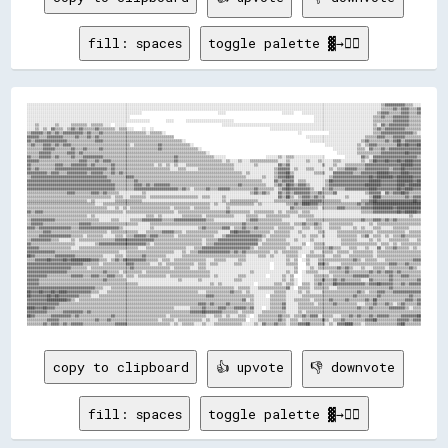
fill: spaces
toggle palette ▓→✊🏽
░░░░░░░░░░░░░░░░░░░░░░░░░░░░░░░░░░░░░░░░░░░░░░░░░░░░░░░░░░░░░░░░░░░░░░░░░░░░░░░░░░░░░░░░░░░░░░░░░░░░░░░░░░░░░░░░░░░░░░░░░░░░░░░░░░░░░░░░░░░░░░░░░░░░░░░░░░░░░░░░░░░░░░░░░░░░░░░░░░▒▒▓▓▓▓▓▓▓▓▓▓▒▒▒▒░░░░
░░░░░░░░░░░░░░░░░░░░░░░░░░░░░░░░░░░░░░░░░░░░░░░░░░░░░░░░░░░░░░░░░░░░░░░░░░░░░░░░░░░░░░░░░░░░░░░░░░░░░░░░░░░░░░░░░░░░░░░░░░░░░░░░░░░░░░░░░░░░░░░░░░░░░░░░░░░░░░░░░░░░░░░░░░░░░░░░░░▒▒▒▒▒▒▓▓▒▒▓▓▓▓▒▒▒▒▓▓
░░░░░░░░░░░░░░░░░░░░░░░░░░░░░░░░░░░░░░░░░░░░░░░░░░░░░░░░░░                                      ░░░░                            ░░░░░░    ░░░░░░░░░░░░░░░░░░░░░░░░░░░░░░░░░░░░░░▒▒▓▓▓▓▒▒▒▒▒▒▓▓▓▓▒▒▒▒▓▓
░░░░░░░░░░░░░░░░░░░░░░░░░░░░░░░░░░░░░░░░░░░░░░░░░░░░                                                                                            ░░░░░░░░░░░░░░░░░░░░░░░░░░░░░░▒▒▒▒▓▓▒▒▒▒▓▓▓▓▓▓▓▓▒▒▒▒▒▒
░░░░░░░░░░░░░░░░░░░░░░░░░░░░░░░░░░░░░░░░░░░░░░░░░░░░░░░░░░░░░░        ░░░░      ░░░░░░░░░░░░░░░░░░░░░░░░                                        ░░░░░░░░░░░░░░░░░░░░░░░░░░░░░░▒▒▒▒▒▒▒▒▒▒▓▓▓▓▓▓▓▓▒▒▒▒▒▒
░░░░▒▒░░░░░░░░▒▒░░░░░░▒▒▒▒▒▒▒▒░░▒▒▒▒▒▒░░░░  ░░░░░░                                                ░░░░░░░░░░░░░░░░░░░░░░░░░░░░░░░░░░░░░░░░░░░░░░░░░░░░░░░░░░░░░░░░░░░░░░░░░░░░▒▒░░▓▓▒▒▓▓▓▓▓▓▓▓▓▓▒▒▒▒▒▒
░░░░▒▒░░▒▒░░▓▓▒▒▒▒░░▒▒▓▓▒▒▓▓▒▒▒▒▒▒▓▓▒▒▒▒▒▒▒▒░░▒▒▒▒░░░░    ░░  ░░                                                          ░░░░░░░░░░░░░░░░░░░░░░░░░░░░░░░░░░░░░░░░░░░░░░░░░░░░▒▒▓▓▒▒▓▓▓▓▓▓▓▓▓▓▒▒▒▒▒▒▒▒
▒▒▓▓▓▓▓▓▒▒▓▓▒▒▓▓▒▒▓▓▓▓▓▓▓▓▓▓▒▒▓▓▒▒▒▒▓▓▒▒▒▒▒▒▒▒▒▒▒▒▒▒▒▒▒▒▒▒▒▒░░▒▒▒▒▒▒░░                                                                  ░░              ░░░░░░░░░░░░░░░░░░░░░░▒▒▒▒▓▓▓▓▓▓▓▓▓▓▓▓▓▓▓▓▒▒░░
▓▓▓▓▓▓▒▒▒▒▓▓▓▓▓▓▓▓▒▒▒▒▒▒▓▓▒▒▒▒▓▓▒▒▓▓▒▒▒▒▒▒▒▒▒▒▒▒▒▒▒▒▒▒▒▒▒▒▒▒▒▒▒▒▒▒▒▒▒▒▒▒▒▒                                                                  ░░░░░░░░░░░░░░░░░░░░░░░░░░░░░░▒▒▒▒▒▒▓▓▓▓▒▒▒▒▓▓▓▓▓▓▒▒▒▒▒▒▒▒
▓▓▒▒▓▓▓▓▓▓▓▓▓▓▓▓▓▓▓▓▒▒▒▒▒▒▒▒▒▒▒▒▒▒▓▓▓▓▒▒▒▒▒▒▒▒▒▒▒▒▒▒▒▒▒▒▒▒▒▒▒▒▒▒▒▒▒▒▒▒▒▒▒▒▒▒▒▒░░                                                              ░░░░░░░░░░░░░░░░░░░░░░░░░░▒▒▓▓▒▒▒▒▒▒▒▒▓▓▒▒▓▓██▒▒▓▓▓▓▓▓▓▓
▒▒▓▓▒▒▒▒▓▓▓▓▒▒▓▓▒▒▓▓▓▓▒▒▒▒▒▒▒▒▒▒▒▒▒▒▒▒▒▒▒▒▒▒▒▒▒▒▒▒▒▒░░▒▒▒▒▒▒▒▒▒▒▒▒▓▓▒▒▒▒▒▒▒▒▒▒▒▒▒▒░░                                                                  ░░░░░░░░░░░░░░░░▒▒░░▒▒▓▓▓▓▒▒▒▒▒▒▒▒▒▒██▓▓██▓▓▓▓██
▒▒▒▒▒▒▒▒▓▓▓▓▓▓▒▒▒▒▒▒▒▒▓▓▒▒▒▒▓▓▒▒▒▒▒▒▓▓▒▒▒▒▒▒▒▒▒▒▒▒▒▒▒▒▒▒▒▒▒▒▒▒▒▒▒▒▓▓▒▒▒▒▒▒▒▒▒▒▒▒▒▒▒▒▒▒░░                                                                  ░░░░░░░░░░░░▒▒▒▒░░▓▓▒▒▒▒▓▓▒▒▓▓▓▓▓▓▓▓▓▓▓▓▓▓▓▓
▒▒▒▒▒▒▓▓▓▓▓▓▒▒▒▒▒▒▒▒▓▓▓▓▒▒▓▓▒▒▒▒▒▒▒▒▒▒▒▒▒▒▒▒▒▒▒▒▒▒▒▒▒▒▒▒▒▒▒▒▒▒▒▒▒▒▒▒▒▒▒▒▒▒▒▒▒▒▒▒▒▒▒▒▒▒▒▒▒▒░░                                                                ░░░░░░░░░░▒▒▒▒▒▒▒▒▒▒▒▒▓▓▓▓▓▓▓▓▓▓▓▓██▓▓▓▓▓▓
▓▓▒▒▒▒▓▓▓▓▓▓▒▒▓▓▒▒▒▒▒▒▓▓▒▒▒▒▓▓▓▓▓▓▓▓▓▓▒▒▒▒▒▒▒▒▒▒▒▒▒▒▒▒▒▒▒▒▒▒▒▒▒▒▒▒▒▒▒▒▒▒▒▒▓▓▒▒▒▒▒▒▒▒▒▒▒▒▒▒▒▒▒▒░░░░░░                    ░░░░░░▒▒░░▒▒▒▒░░░░░░░░░░░░░░░░          ░░░░░░░░▓▓▒▒░░▓▓▓▓▓▓▓▓▓▓▓▓▓▓▓▓▓▓▓▓▓▓▒▒
▓▓▓▓▓▓▒▒▒▒▒▒▒▒▒▒▒▒▒▒▒▒▒▒▒▒▓▓▓▓▒▒▒▒▓▓▒▒▓▓▓▓▒▒▒▒▒▒▒▒▒▒▒▒▒▒▒▒▒▒▒▒▒▒▒▒▒▒▒▒▒▒▒▒▓▓▒▒▒▒▒▒▒▒▒▒▒▒▒▒▒▒▒▒▒▒▒▒░░▒▒░░░░▒▒░░░░▒▒▒▒▒▒▒▒▒▒▒▒▒▒░░░░▒▒░░░░░░░░▒▒░░░░▒▒░░░░░░▒▒▒▒░░░░░░░░░░▒▒░░▒▒██▓▓▓▓██▓▓▓▓██▓▓████▓▓▓▓
▓▓▒▒▒▒▒▒▒▒▒▒▒▒▓▓▓▓▒▒▒▒▓▓▓▓▓▓▓▓▒▒▓▓▒▒▒▒▒▒▒▒▓▓▒▒▒▒▒▒▒▒▒▒▒▒▒▒▒▒▒▒▒▒░░▒▒░░▒▒░░▒▒░░░░▒▒▒▒▒▒▒▒▒▒▒▒▒▒▒▒▒▒▒▒▒▒▒▒░░░░░░░░░░▒▒░░░░░░░░░░▓▓▒▒▓▓░░░░░░░░░░░░░░░░▒▒░░░░▒▒░░░░▒▒▒▒▒▒▒▒▒▒▓▓▓▓▓▓▓▓▓▓▓▓▓▓▓▓▓▓██████▓▓▓▓
▓▓▒▒▓▓▒▒▒▒▒▒▒▒▓▓▓▓▓▓▓▓▓▓▓▓▓▓▓▓▓▓▓▓▓▓▓▓▓▓▒▒▓▓▒▒▒▒▒▒▒▒▒▒▒▒▒▒▒▒▒▒▒▒▒▒▒▒▒▒▒▒░░░░▒▒▒▒░░░░░░▒▒▒▒▒▒▒▒▒▒▒▒▒▒▒▒▒▒░░░░░░░░░░░░░░░░░░░░▒▒▓▓▓▓▓▓░░▒▒░░░░▒▒▒▒░░░░░░░░▒▒░░▒▒▒▒▓▓▓▓▓▓▒▒▒▒▓▓▓▓▓▓▓▓▓▓▓▓▒▒▓▓▓▓██▓▓▓▓▓▓▓▓
▓▓▓▓▓▓▓▓▓▓▒▒▓▓▓▓▒▒▒▒▓▓▓▓▓▓▓▓▓▓▒▒▓▓▓▓▓▓▒▒▒▒▓▓▒▒▓▓▒▒▒▒▒▒▒▒▒▒▒▒▒▒▒▒▒▒▒▒▒▒▒▒▒▒▒▒▒▒▒▒▒▒▒▒▒▒▒▒▒▒▒▒▒▒▒▒▒▒▒▒▒▒▒▒▒▒▒▒░░▒▒░░░░░░░░░░░░▒▒▓▓▓▓██▒▒░░░░░░░░░░▒▒▒▒▒▒░░░░▓▓▓▓▓▓▓▓▓▓▒▒▒▒▓▓▓▓▓▓▓▓██████▓▓▓▓▓▓████▓▓▓▓▓▓
▒▒▓▓▓▓▓▓▓▓▓▓▓▓▓▓▓▓▓▓▓▓▓▓▓▓▓▓▓▓▓▓▓▓▓▓▓▓▓▓▒▒▒▒▒▒▒▒▒▒▓▓▓▓▒▒▒▒▒▒▒▒▒▒▒▒▒▒▒▒▒▒▒▒▒▒▒▒▒▒▒▒▒▒▒▒▒▒▒▒▒▒▒▒▒▒▒▒▒▒▒▒▒▒▒▒▒▒▒▒░░░░░░░░▒▒░░░░▒▒▓▓▓▓██▓▓░░░░░░░░░░░░░░░░░░▒▒▓▓▓▓▓▓▓▓▓▓▓▓▓▓▓▓▓▓██▓▓████████▓▓████████▓▓▓▓
▓▓▓▓▓▓▓▓▓▓▓▓▓▓▓▓▓▓▓▓▓▓▓▓▓▓▓▓▓▓▓▓▓▓▓▓▓▓▓▓▓▓▒▒▒▒▒▒▒▒▒▒▒▒▓▓▒▒▒▒▒▒▒▒▒▒▒▒▒▒▒▒▒▒▒▒▒▒▒▒▒▒▒▒▒▒▒▒▒▒▒▒▒▒▒▒▒▒▒▒▒▒▒▒▒▒▒▒▒▒▒▒▒▒▒▒▒▒░░░░░░▓▓▒▒▓▓▓▓▓▓░░▒▒▒▒░░░░░░░░░░▒▒██▓▓▓▓▓▓▓▓▓▓▓▓▓▓▓▓▓▓██████▓▓▓▓▓▓▓▓████████▓▓██
▓▓▓▓▓▓▓▓▓▓▓▓▓▓▓▓▓▓▓▓▓▓▓▓▓▓▓▓▓▓▓▓▓▓▓▓▓▓▓▓▓▓▓▓▒▒▒▒▒▒▒▒▒▒▓▓▓▓▒▒▓▓▒▒▓▓▓▓▓▓▓▓▒▒▒▒▒▒▒▒▒▒▒▒▒▒▒▒▒▒▒▒▒▒▒▒▒▒▒▒▒▒▒▒▒▒▓▓▒▒▒▒▒▒▒▒▒▒▒▒░░░░▒▒▓▓▒▒██▓▓▒▒▓▓▓▓▒▒░░░░░░░░▒▒▓▓▓▓▓▓▓▓▓▓▓▓▓▓▓▓▓▓████████▓▓▓▓▓▓▓▓████▓▓██████
▓▓▓▓▓▓▓▓▓▓▓▓▓▓▓▓▓▓▓▓▓▓▓▓▓▓▓▓▓▓▓▓▓▓▓▓▓▓▓▓▓▓▓▓▒▒▒▒▒▒▒▒▒▒▓▓▓▓▓▓▓▓▓▓▓▓▓▓▓▓▓▓▓▓▓▓▒▒▓▓▒▒░░▒▒▒▒▒▒▓▓▒▒▒▒▓▓▓▓▓▓▒▒▒▒▒▒▒▒▒▒▒▒▓▓▒▒▒▒▒▒▒▒░░▒▒▓▓██▓▓▓▓▓▓▓▓▓▓▒▒░░░░▒▒▒▒▓▓▒▒▒▒▒▒▓▓▓▓▓▓▓▓▓▓▓▓████▓▓▓▓▓▓▓▓▓▓██▓▓████▓▓▓▓
▒▒▒▒▒▒▒▒▒▒▒▒▒▒▒▒▒▒▒▒▓▓▓▓▒▒▒▒▒▒▒▒▓▓▓▓▒▒▓▓▒▒▒▒▒▒░░░░░░░░░░░░▒▒░░░░░░░░░░░░░░░░░░░░░░░░░░░░░░░░░░░░░░░░░░░░░░░░░░░░▒▒▓▓▒▒▓▓▒▒░░░░▓▓▒▒▓▓▒▒▓▓▓▓▓▓▓▓▒▒▒▒▓▓▒▒▒▒▒▒▓▓░░░░░░░░░░░░░░▒▒▓▓▓▓▓▓░░▓▓▒▒▓▓▓▓██▓▓▒▒▒▒▒▒
▒▒▒▒▒▒▒▒▒▒▒▒▒▒▒▒▒▒▒▒▒▒▒▒▒▒▒▒▒▒▒▒▒▒▒▒▒▒▒▒▒▒░░▒▒▒▒░░░░▒▒▒▒▒▒▒▒░░▒▒▒▒▒▒▒▒▒▒▒▒▒▒▒▒▒▒▒▒▒▒▒▒░░▒▒▒▒░░░░░░▒▒░░░░░░░░░░░░░░░░░░░░░░░░░░▓▓▒▒██▒▒░░▒▒▓▓▓▓▒▒▓▓▒▒▒▒░░░░░░░░░░▒▒░░░░░░░░░░▒▒████▒▒▒▒▒▒▒▒▒▒▒▒▓▓▒▒▓▓▓▓
▒▒▒▒▒▒▒▒▒▒▒▒▒▒▒▒▒▒▒▒▒▒▒▒▒▒▒▒▒▒░░▒▒░░░░░░░░░░▒▒▒▒▒▒▒▒▒▒▒▒▒▒░░░░░░░░░░░░░░░░░░░░░░░░░░░░░░░░░░░░░░░░▒▒░░▒▒▒▒▒▒▒▒▒▒▒▒▒▒░░░░░░░░▒▒▒▒▒▒▒▒▒▒▒▒▒▒▓▓▓▓▓▓▓▓▓▓▒▒▒▒▒▒▒▒▒▒░░░░░░░░░░▒▒▒▒▓▓██▓▓▓▓▓▓▓▓▓▓▓▓▓▓▓▓▓▓██▓▓
▒▒▒▒▒▒▒▒▒▒▒▒▒▒▒▒▒▒▒▒▒▒▒▒▒▒▒▒▒▒▒▒▒▒░░░░▒▒▒▒▒▒▒▒▒▒▒▒▒▒▒▒▒▒▒▒▒▒▒▒▒▒▒▒▒▒▒▒▒▒▒▒▒▒▒▒▒▒▒▒▒▒▒▒▒▒▒▒▒▒░░▒▒░░░░▒▒▒▒▒▒▒▒▒▒▒▒▒▒░░▒▒░░░░░░░░░░░░▒▒▒▒▓▓▒▒████▓▓▓▓▒▒▒▒▒▒▒▒▒▒▒▒▒▒▒▒▒▒▒▒▓▓▒▒▓▓▓▓████████████████████████
▒▒▒▒▒▒▒▒▒▒▒▒▒▒▒▒▒▒▒▒▒▒▒▒▒▒▒▒▒▒▒▒▒▒▒▒▒▒▒▒░░░░▒▒░░▒▒░░▒▒▒▒▒▒▒▒▒▒▒▒▒▒▒▒▒▒▒▒░░▒▒▒▒▒▒▒▒░░▒▒▒▒▒▒▒▒░░░░░░░░▒▒░░░░░░░░░░░░░░░░░░░░░░░░░░░░░░▓▓▒▒▒▒▒▒▒▒▒▒▒▒░░▒▒▒▒▒▒▒▒▓▓▓▓▒▒▒▒▒▒▒▒▓▓▓▓▓▓██████████▓▓████████████
▓▓▒▒▓▓▓▓▒▒▒▒▒▒▒▒▒▒▒▒▒▒▒▒▒▒▒▒▒▒▒▒▒▒▒▒▒▒▒▒▒▒▒▒▒▒▒▒░░▒▒▒▒▒▒▒▒▒▒▒▒▒▒▒▒▒▒▒▒▒▒▒▒░░▒▒▒▒▒▒▒▒▒▒▒▒▒▒▒▒▒▒▒▒▒▒▒▒▓▓▒▒▒▒▒▒▒▒▒▒░░▒▒▒▒▒▒▒▒▒▒░░▒▒░░▒▒▒▒▒▒░░▒▒▒▒░░░░░░░░░░░░░░░░░░░░░░░░░░▒▒▒▒▒▒▓▓▓▓▓▓▓▓▓▓▓▓██▓▓██████▓▓
▒▒▒▒▒▒▒▒▒▒▒▒▒▒▒▒▒▒▒▒▒▒▒▒▒▒▒▒▒▒░░▒▒░░░░░░░░░░░░░░░░░░░░░░░░░░▒▒▒▒░░▒▒░░░░░░░░░░▒▒▒▒▒▒▒▒▒▒░░▒▒▒▒▒▒▒▒▒▒▒▒▒▒░░░░░░▒▒▒▒▒▒░░░░▒▒▒▒▒▒▒▒▒▒▒▒░░░░▒▒▒▒▒▒▒▒░░░░░░░░░░░░░░░░░░░░░░░░░░░░░░░░░░░░░░░░░░░░░░░░▒▒░░░░
▒▒▓▓▓▓▓▓▓▓▓▓▓▓▒▒▒▒▒▒▒▒▒▒▒▒▒▒▒▒▒▒▒▒▒▒░░░░░░▒▒▒▒░░░░░░▒▒▒▒▒▒▓▓▓▓▓▓▓▓▓▓▒▒▒▒▒▒▓▓▓▓▓▓▓▓▓▓▓▓▓▓▓▓▒▒▒▒░░░░░░░░░░░░░░░░▒▒▓▓▓▓▒▒▒▒▒▒▒▒▒▒▒▒░░░░░░░░░░░░▒▒▒▒▒▒▒▒▒▒▒▒▒▒▒▒▒▒▒▒▒▒▒▒▒▒▒▒▓▓▒▒▒▒▓▓▓▓▒▒▓▓▒▒▓▓▒▒▒▒▒▒▒▒▒▒▒▒
▒▒▓▓▓▓▓▓▒▒▒▒▒▒▒▒▒▒▒▒▒▒▒▒▒▒▓▓▓▓▓▓▒▒▒▒▒▒▒▒▒▒▒▒▒▒▒▒▒▒▒▒▒▒▒▒░░░░░░▒▒▒▒▒▒▒▒▒▒▒▒▒▒▒▒▒▒▒▒▒▒▒▒▒▒▒▒▒▒▒▒▒▒▒▒▒▒▒▒▒▒▒▒▒▒▓▓▒▒▒▒▒▒▒▒▒▒▒▒▒▒▒▒▒▒▒▒▒▒░░▒▒▒▒▓▓▒▒▒▒▓▓▒▒░░░░▒▒▒▒▒▒▒▒▒▒▒▒░░░░░░░░▒▒░░▒▒▒▒▒▒▒▒▒▒▒▒▒▒▒▒▒▒▒▒▒▒
▓▓▓▓▒▒▓▓▓▓▓▓▓▓▓▓▓▓▓▓▓▓▒▒▒▒▓▓▓▓▓▓▓▓▓▓▓▓▓▓▓▓▓▓▓▓▒▒░░░░░░░░░░░░░░▒▒░░░░░░░░░░░░░░░░░░░░░░▒▒▓▓▒▒▒▒▒▒▒▒▓▓▓▓░░▒▒▒▒▓▓▒▒▒▒▓▓▒▒▒▒▒▒▒▒░░▒▒▒▒▒▒▒▒░░░░▒▒▒▒░░▒▒▒▒░░░░▒▒▒▒▒▒░░░░░░▒▒░░▒▒░░░░▒▒▒▒░░░░░░▒▒▒▒▒▒▒▒░░░░░░
▒▒▒▒▒▒▒▒▓▓▓▓▒▒▒▒▒▒▒▒▒▒▒▒▒▒▒▒▒▒▒▒▒▒▒▒▒▒▒▒░░▒▒▒▒▒▒▒▒▒▒▒▒▒▒░░░░▒▒▒▒▒▒▒▒▓▓▓▓▓▓▒▒▒▒░░▒▒▒▒▒▒▒▒▒▒▒▒▒▒▒▒░░░░░░▓▓██▓▓▓▓▓▓▒▒▒▒▒▒▒▒▒▒░░▒▒▒▒▒▒▒▒░░░░▒▒░░░░░░░░▒▒▒▒░░░░░░▒▒▒▒▒▒▒▒▒▒▒▒▒▒▒▒▒▒░░▒▒▒▒▒▒▒▒▒▒▒▒▒▒░░▒▒▒▒▒▒
▒▒▒▒▒▒▓▓▓▓▓▓▓▓▓▓▓▓▓▓▓▓▒▒▒▒▒▒░░▒▒▒▒▒▒▒▒░░░░░░▒▒▒▒░░▒▒▒▒▓▓▓▓▓▓▒▒▓▓▓▓▒▒▒▒▒▒▒▒░░▒▒▒▒▒▒▒▒▒▒▒▒▒▒▒▒▒▒░░░░▒▒▓▓▓▓▓▓▓▓▓▓▓▓▓▓▓▓▓▓▒▒░░▒▒▒▒▒▒▒▒▒▒░░░░░░▒▒░░▒▒▒▒░░▒▒░░░░░░▒▒▒▒▒▒▒▒▒▒░░▒▒▓▓░░▒▒▒▒░░▒▒░░▒▒▒▒▓▓▒▒▒▒▒▒▒▒
▒▒▓▓▓▓▓▓▓▓▓▓▒▒▒▒░░░░░░▒▒░░▒▒▒▒▒▒▒▒▒▒▒▒▒▒▒▒▒▒▓▓▓▓▓▓▓▓▓▓▓▓▓▓▓▓▓▓▓▓▒▒▒▒▒▒▒▒▒▒▒▒▒▒▒▒▒▒▒▒▒▒▒▒░░▒▒▒▒▒▒▓▓▓▓▓▓▓▓▓▓▓▓▓▓▓▓▓▓▓▓▒▒░░▒▒▒▒▒▒▒▒▒▒░░░░▒▒░░░░░░▒▒░░░░░░░░░░░░░░▒▒▒▒▒▒▒▒░░░░░░▒▒░░▒▒░░░░▒▒▒▒▒▒▒▒▒▒░░░░▒▒
▓▓▒▒▒▒▒▒▒▒▒▒▒▒▒▒▒▒▒▒▒▒▒▒░░░░░░░░░░▒▒▓▓▓▓▓▓▓▓▓▓▓▓▓▓▓▓▓▓▓▓▓▓▓▓▒▒░░▒▒▒▒▒▒▒▒▒▒▒▒▒▒▒▒▒▒▒▒▒▒▒▒░░▒▒▒▒▓▓▓▓▓▓▓▓▓▓▓▓▓▓▓▓▓▓▓▓▓▓░░▒▒▒▒▒▒▒▒▒▒▒▒▒▒░░░░░░▒▒  ░░▒▒▒▒▒▒░░░░░░░░▒▒▒▒▒▒▒▒▒▒▒▒▒▒▒▒▒▒░░▒▒▒▒░░▒▒░░▒▒▒▒▒▒▒▒▒▒
▓▓▓▓▓▓▒▒▒▒▒▒▒▒▒▒▒▒▒▒▒▒░░░░▒▒▒▒▒▒▒▒▒▒▒▒▒▒▒▒▒▒▒▒▒▒▒▒▒▒▒▒▒▒░░░░▒▒▒▒▒▒▒▒▒▒▒▒▒▒▒▒▒▒▒▒░░░░▒▒▒▒▓▓▓▓▓▓▓▓▓▓▓▓▓▓▓▓▓▓▓▓▓▓▓▓▒▒░░▒▒▒▒▒▒▒▒▒▒▒▒▒▒░░▒▒▒▒▒▒░░░░░░▒▒▒▒▒▒▒▒▓▓▒▒▒▒░░░░▒▒▒▒░░░░▒▒░░░░▓▓░░▒▒▒▒▓▓▒▒▒▒▒▒░░▒▒░░
▓▓▓▓▓▓▓▓▓▓▓▓▓▓▒▒▒▒▒▒▒▒▒▒▒▒▒▒▒▒▒▒▒▒▒▒▒▒▒▒▒▒▒▒▒▒░░░░▒▒▒▒▒▒▒▒▒▒▒▒▒▒▒▒▒▒▒▒▒▒▒▒░░░░▒▒░░▒▒▒▒▓▓▓▓▓▓▓▓▓▓▓▓▓▓▓▓▒▒▓▓▒▒▓▓▒▒▒▒▒▒▒▒▒▒▒▒░░▒▒░░▒▒▒▒▒▒▒▒░░░░░░▒▒░░░░▒▒▒▒▒▒░░▒▒▒▒▒▒░░▒▒▒▒▒▒▒▒▒▒░░▒▒▒▒▒▒▒▒▒▒▒▒▒▒▒▒▒▒▒▒▒▒
██▓▓▒▒▒▒▒▒▒▒▒▒▓▓▓▓▓▓▓▓▓▓▒▒▒▒▒▒▒▒▒▒▒▒▒▒░░░░░░▒▒▒▒░░▒▒▒▒▒▒▒▒▓▓▒▒▒▒▒▒▒▒▒▒░░░░░░░░▒▒▒▒▒▒▒▒▒▒▒▒▒▒▒▒▒▒▒▒▒▒▒▒▒▒▒▒▒▒▒▒░░░░░░▒▒▒▒░░▒▒░░░░░░▒▒▒▒▒▒░░  ▒▒▒▒▒▒▒▒▒▒░░░░▒▒▒▒░░░░▒▒▒▒▒▒▒▒▒▒▒▒░░▒▒▒▒▒▒▒▒▒▒▒▒▒▒▒▒▒▒▒▒▒▒
▒▒▒▒▓▓▓▓▓▓██▓▓▓▓▓▓██▓▓██████████▓▓▓▓▒▒▒▒░░▒▒▓▓▒▒▓▓▓▓▓▓▓▓▓▓▓▓▒▒▒▒▒▒░░▒▒▒▒░░▒▒▒▒▒▒▒▒▒▒▒▒▒▒▒▒░░░░▒▒▒▒▒▒░░░░░░▒▒▒▒░░░░░░░░░░░░░░░░░░░░▒▒░░▒▒  ░░▒▒░░░░▒▒▒▒▒▒▒▒▒▒▒▒▒▒▒▒▒▒▓▓▒▒░░▒▒▒▒▒▒░░░░▒▒▒▒▒▒▒▒▒▒▒▒▒▒▓▓▓▓
▓▓▓▓▓▓▓▓▓▓▓▓▓▓▓▓▓▓▓▓▓▓▓▓▓▓▓▓▒▒▒▒▒▒▒▒░░▒▒▒▒▒▒▒▒▒▒▒▒▓▓▓▓▒▒▒▒▒▒▒▒░░░░▒▒░░▒▒▒▒▒▒▒▒▒▒▒▒▒▒░░▒▒▒▒░░▒▒▒▒░░░░░░░░▒▒▒▒░░░░░░░░░░░░░░  ░░░░░░▒▒▒▒▒▒    ▒▒░░░░▓▓▓▓▒▒░░░░░░▒▒▒▒▒▒▒▒▒▒▒▒▒▒▒▒▒▒▒▒▒▒▒▒▓▓▓▓▒▒▒▒▓▓▒▒▒▒▒▒
▓▓▓▓▓▓▓▓▓▓▓▓▓▓▓▓▓▓▓▓▓▓▒▒▒▒▒▒▒▒░░▒▒▒▒▒▒▒▒▒▒▒▒▒▒▒▒▒▒▒▒▓▓▒▒▒▒▒▒▒▒▒▒▒▒▒▒▒▒▒▒░░▒▒▒▒▒▒▒▒░░░░▒▒▒▒░░░░░░░░░░░░░░░░░░░░░░░░░░░░░░░░  ░░░░░░░░░░▒▒    ░░▒▒░░▒▒▒▒▒▒▒▒▒▒▓▓▒▒▓▓▒▒░░░░▒▒░░░░▒▒▒▒▒▒░░▒▒▒▒▒▒▒▒▒▒▓▓▒▒░░
▓▓▓▓▓▓▓▓▓▓▓▓▓▓▓▓▓▓▓▓▒▒▒▒▒▒▒▒▒▒▒▒▒▒▒▒▒▒▓▓▒▒▒▒▒▒░░▒▒▒▒▒▒▒▒▒▒░░▒▒▒▒▒▒▒▒▒▒▒▒▒▒▒▒▒▒▒▒▒▒▒▒▒▒▒▒▒▒▒▒░░░░░░░░░░░░░░░░░░░░▒▒░░░░░░░░░░░░░░░░▒▒░░▒▒  ░░▒▒▒▒▒▒░░░░░░▒▒▒▒▒▒▒▒▓▓▒▒▒▒▒▒▒▒▒▒▓▓▒▒▓▓▒▒▓▓▓▓▒▒▓▓▒▒▒▒▒▒▒▒▒▒
▓▓▓▓▓▓▓▓▓▓▒▒▒▒▒▒▒▒▒▒▒▒▓▓▓▓▓▓▒▒▒▒▓▓▓▓▒▒▒▒▓▓▓▓▒▒▒▒░░▒▒▒▒░░▒▒▒▒▒▒▒▒▒▒▒▒▒▒░░▒▒▒▒▒▒▒▒▒▒▒▒▒▒▒▒▒▒▒▒░░▒▒░░░░░░░░░░▒▒▒▒░░░░░░░░░░  ░░░░░░▒▒░░▒▒    ░░░░░░▒▒▒▒▒▒▒▒░░▒▒▒▒▒▒▒▒▒▒▓▓▓▓▓▓▓▓▒▒▒▒▒▒▒▒▒▒▓▓▒▒▒▒▓▓▓▓▒▒▒▒▒▒
▓▓▓▓▓▓▒▒▒▒▒▒▒▒▒▒▒▒▒▒▒▒▒▒▒▒▒▒▒▒▒▒▒▒▒▒▒▒▓▓▒▒▒▒▒▒▒▒▒▒░░░░░░░░░░░░░░░░░░░░░░░░░░▒▒░░░░░░░░▒▒░░░░░░░░░░░░░░░░▒▒▒▒░░░░░░░░░░░░░░░░░░░░▒▒░░▒▒░░  ░░░░░░▒▒▒▒▓▓▒▒▒▒▓▓▒▒▓▓▒▒▒▒▒▒▒▒░░░░▓▓▒▒▒▒▒▒▒▒▓▓▒▒▒▒▒▒▒▒▒▒▒▒▓▓
▓▓▓▓▓▓▒▒▒▒▒▒▒▒▒▒▒▒▒▒▒▒▒▒▒▒▒▒▒▒▒▒▒▒▒▒▒▒▒▒▒▒▒▒▒▒▒▒▒▒▒▒▒▒▒▒░░░░░░░░░░░░░░░░░░░░░░░░░░░░░░░░░░░░▒▒░░▒▒░░░░░░░░░░░░░░░░  ░░░░░░░░▒▒▒▒░░▒▒▒▒░░  ▒▒▒▒░░▒▒▓▓▒▒▒▒▒▒██▓▓▓▓▓▓▓▓▓▓▓▓▓▓▒▒▓▓▓▓██▓▓▓▓▓▓▒▒▒▒▓▓▒▒▓▓▓▓▓▓
▓▓▓▓▓▓▓▓▓▓▓▓▓▓▓▓▓▓▓▓▓▓▓▓▓▓▓▓▓▓▓▓▓▓▒▒▒▒░░░░▒▒▒▒▒▒▒▒▒▒▒▒▒▒▒▒▒▒▒▒▒▒▒▒▒▒▒▒▒▒▒▒▒▒▒▒▒▒▒▒▒▒▒▒▒▒▒▒▒▒▒▒▒▒▒▒▒▒▒▒▒▒░░▒▒▒▒▒▒░░░░▒▒▒▒▒▒▒▒▒▒▒▒▒▒▓▓░░  ▒▒▒▒▒▒░░▒▒▒▒▒▒▒▒░░░░▒▒▒▒▒▒▒▒▒▒▒▒▒▒▒▒▒▒▒▒▒▒▒▒▒▒▓▓▒▒▒▒▒▒▒▒▒▒▒▒▒▒
██▓▓▓▓██▓▓▓▓██▓▓████▓▓▓▓▓▓▓▓▓▓▓▓▒▒▒▒░░░░▒▒▒▒▒▒▒▒▒▒▒▒▒▒▒▒▒▒▒▒▒▒▒▒▒▒▒▒▒▒▒▒▒▒▒▒▒▒▒▒▒▒▒▒▒▒░░░░▒▒▒▒▒▒▒▒▒▒▒▒▓▓▒▒▒▒░░▒▒░░░░░░░░░░░░▒▒▒▒▒▒░░░░░░▒▒░░▒▒░░░░░░▒▒▒▒▒▒▒▒▒▒▒▒▒▒▒▒▒▒▓▓▒▒░░▒▒▒▒▓▓▓▓▒▒▒▒▓▓▓▓▓▓▓▓▓▓▓▓▓▓
██▓▓▓▓▓▓▓▓██▓▓██▓▓▓▓▓▓▓▓▓▓▒▒▒▒▒▒░░░░▒▒▒▒▒▒▒▒▒▒▒▒▒▒▒▒▒▒▒▒▒▒▒▒▒▒▒▒▒▒▒▒▒▒▒▒▒▒▒▒▒▒▒▒▒▒▒▒▒▒▒▒▒▒▓▓▓▓▒▒▒▒▒▒▒▒▒▒▒▒▒▒▒▒▒▒▒▒░░░░░░  ▒▒▒▒▒▒▒▒░░░░░░░░▒▒▒▒▒▒▒▒▒▒▒▒▒▒▒▒▒▒▒▒▒▒▒▒▒▒▓▓▒▒▒▒▒▒▒▒▒▒▓▓▒▒▒▒▒▒▒▒▒▒▒▒▒▒▓▓▒▒▒▒
▓▓▓▓▓▓▓▓▓▓██████████▓▓▒▒░░▒▒▒▒▒▒▒▒▒▒▒▒▒▒▒▒▒▒▒▒▒▒▒▒▒▒▒▒▒▒▒▒▒▒▒▒▒▒▒▒▒▒▒▒▒▒▒▒▒▒▒▒▒▒▒▒▒▒▒▒▒▒▒▒▒▒▒▒▒▒▒▒▒▒▒▒▒▒▒▒▒▒▓▓░░▒▒░░░░░░░░▒▒▒▒▒▒▒▒░░░░▒▒▒▒▒▒▒▒░░▒▒▒▒▒▒▒▒▓▓▒▒▒▒▒▒▓▓▒▒▒▒▒▒▒▒▓▓▒▒██▒▒▒▒▒▒▒▒▒▒▒▒▒▒▓▓▓▓▒▒▓▓
▓▓▓▓▓▓▓▓▓▓▓▓▓▓▓▓▒▒▒▒▒▒▒▒▒▒▒▒▒▒▒▒▒▒▒▒▒▒▒▒▒▒▒▒▒▒▒▒▒▒
copy to clipboard
👍 upvote
👎 downvote
fill: spaces
toggle palette ▓→✊🏽