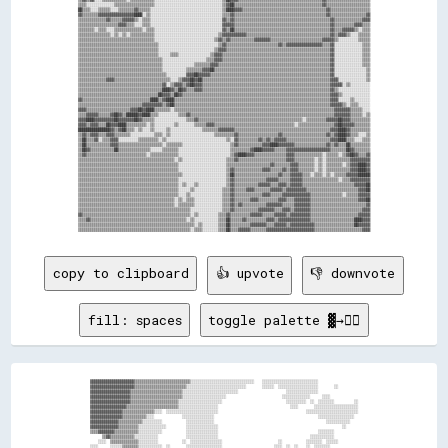
▒▒▒▒░░░░░░░░░░░░░░▒▒▒▒▒▒▒▒▒▒▒▒▒▒▒▒▒▒▒▒░░░░░░░░░░░░░░░░░░░░░░░░░░░░░░░░░░▒▒▓▓██▒▒▒▒▒▒▒▒▒▒▒▒▒▒▒▒▒▒▒▒▒▒▒▒▒▒▒▒▒▒▒▒▒▒▒▒▒▒▒▒▒▒▒▒▓▓▒▒▒▒▒▒▒▒▒▒▒▒▒▒▒▒▒▒▒▒▒▒

██▒▒▒▒░░░░▒▒▒▒▒▒░░░░▒▒▒▒▒▒▒▒▓▓▒▒▒▒▒▒░░░░░░░░░░░░░░░░░░░░░░░░░░░░░░░░░░░░▒▒████▓▓▓▓▒▒▒▒▒▒▒▒▒▒▒▒▒▒▒▒▒▒▒▒▒▒▒▒▒▒▒▒▒▒▒▒▒▒▒▒▒▒▒▒▒▒▓▓▒▒▒▒▒▒▒▒▒▒▒▒▒▒▒▒▒▒▒▒

▓▓▒▒▒▒▒▒▒▒▓▓▓▓▓▓▓▓▓▓▓▓▓▓▓▓▓▓████░░▒▒░░░░░░░░░░░░░░░░░░░░░░░░░░░░░░░░░░░░▒▒▒▒▓▓▒▒▒▒▒▒▒▒▒▒▒▒▒▒▒▒▒▒▒▒▒▒▒▒▒▒▒▒▒▒▒▒▒▒▒▒▒▒▒▒▒▒▒▒▒▒▓▓▒▒▒▒▒▒▒▒▒▒▒▒▒▒▒▒▒▒▓▓

▒▒▒▒▒▒▒▒▒▒▒▒▒▒▓▓▒▒▒▒▒▒▓▓▓▓▓▓▒▒░░▒▒▒▒░░░░░░░░░░░░░░░░░░░░░░░░░░░░░░░░░░░░▓▓▒▒▓▓▒▒▒▒▒▒▒▒▒▒▒▒▒▒▒▒▒▒▒▒▒▒▒▒▒▒▒▒▒▒▒▒▒▒▒▒▒▒▒▒▒▒▒▒▒▒▒▒▓▓▒▒▒▒▒▒▒▒▒▒▒▒▒▒▓▓▓▓

▒▒▒▒▒▒▒▒▒▒▒▒▒▒▒▒▒▒▒▒▓▓▓▓▒▒▒▒░░░░▒▒▒▒░░░░░░░░░░░░░░░░░░░░░░░░░░░░░░░░░░░░▓▓▓▓▓▓▒▒▒▒▒▒▒▒▒▒▒▒▒▒▒▒▒▒▒▒▒▒▒▒▒▒▒▒▒▒▒▒▒▒▒▒▒▒▒▒▒▒▒▒▒▒▒▒▓▓▒▒▒▒▒▒▒▒▒▒▓▓▓▓▒▒▒▒

▒▒▒▒▒▒▒▒░░▒▒▒▒░░░░▒▒▒▒▒▒▒▒▒▒▒▒▒▒░░▒▒▒▒░░░░░░░░░░░░░░░░░░░░░░░░░░░░░░░░░░▓▓▒▒██▒▒▒▒▒▒▒▒▒▒▒▒▒▒▒▒▒▒▒▒▒▒▒▒▒▒▒▒▒▒▒▒▒▒▒▒▒▒▒▒▒▒▒▒▒▒▒▒▓▓▒▒▒▒▓▓▓▓▓▓▒▒░░▒▒▒▒

▒▒▒▒▒▒▒▒▒▒▒▒▒▒▒▒░░▒▒░░▒▒░░▒▒▒▒▒▒▒▒▒▒▒▒░░░░░░░░░░░░░░░░░░░░░░░░░░░░░░░░▒▒▓▓▓▓▓▓▓▓▓▓▓▓▒▒▒▒▒▒▒▒▒▒▒▒▒▒▒▒▒▒▒▒▒▒▒▒▒▒▒▒▒▒▒▒▒▒▒▒▒▒▒▒▒▒▓▓▒▒▓▓▓▓▒▒░░░░▒▒▒▒▒▒

▒▒▒▒▒▒▒▒▒▒▒▒▒▒▒▒▒▒▒▒▒▒▒▒▒▒▒▒▒▒▒▒▒▒▒▒▒▒░░░░░░░░░░░░░░░░░░░░░░░░░░░░░░▒▒▓▓▒▒▓▓▒▒▒▒▒▒▒▒▒▒▒▒▓▓▓▓▓▓▓▓▒▒▒▒▒▒▒▒▒▒▒▒▒▒▒▒▒▒▒▒▒▒▒▒▒▒▓▓▓▓▓▓▒▒░░░░░░░░░░▒▒▒▒▒▒

▒▒▒▒▒▒▒▒▒▒▒▒▒▒▒▒▒▒▒▒▒▒▒▒▒▒▒▒▒▒▒▒▒▒▒▒▒▒▒▒░░░░░░░░░░░░░░░░░░░░░░░░░░░░░░▒▒▓▓▒▒▒▒▒▒▒▒▒▒▒▒▒▒▒▒▒▒▒▒▒▒▒▒▒▒▓▓▒▒▓▓▓▓▓▓▓▓▓▓▓▓▓▓▓▓▓▓▒▒▒▒▓▓░░░░░░░░░░░░░░▒▒▒▒

▒▒▒▒▒▒▒▒▒▒▒▒▒▒▒▒▒▒▒▒▒▒▒▒▒▒▒▒▒▒▒▒▒▒▒▒▒▒▒▒░░░░░░░░░░░░░░░░░░░░░░░░░░░░▒▒▓▓▓▓▒▒▒▒▒▒▒▒▒▒▒▒▒▒▒▒▒▒▒▒▒▒▒▒▒▒▒▒▒▒▒▒▒▒▒▒▒▒▒▒▒▒▒▒▒▒▒▒▒▒▒▒▓▓░░░░░░░░░░░░░░▒▒▒▒

▒▒▒▒▒▒▒▒▒▒▒▒▒▒▒▒▒▒▒▒▒▒▒▒▒▒▒▒▒▒▒▒▒▒▒▒▒▒▒▒░░░░░░▒▒▒▒░░░░░░░░░░░░░░░░▒▒▓▓▓▓▒▒▒▒▒▒▒▒▒▒▒▒▒▒▒▒▒▒▒▒▒▒▒▒▒▒▒▒▒▒▒▒▒▒▒▒▒▒▒▒▒▒▒▒▒▒▒▒▒▒▒▒▒▒▓▓░░░░░░░░░░░░░░▒▒▒▒

▒▒▒▒▒▒▒▒▒▒▒▒▒▒▒▒▒▒▒▒▒▒▒▒▒▒▒▒▒▒▒▒▒▒▒▒▒▒▒▒▒▒░░░░░░░░░░░░░░░░░░░░░░▒▒▒▒▓▓▓▓▒▒▒▒▒▒▒▒▒▒▒▒▒▒▒▒▒▒▒▒▒▒▒▒▒▒▒▒▒▒▒▒▒▒▒▒▒▒▒▒▒▒▒▒▒▒▒▒▒▒▒▒▒▒▓▓░░░░░░░░░░░░░░▒▒▒▒

▒▒▒▒▒▒▒▒▒▒▒▒▒▒▒▒▒▒▒▒▒▒▒▒▒▒▒▒▒▒▒▒▒▒▒▒▒▒▒▒▒▒░░░░░░░░░░░░░░░░▒▒▒▒▒▒▒▒▓▓▓▓▒▒▒▒▒▒▒▒▒▒▒▒▒▒▒▒▒▒▒▒▒▒▒▒▒▒▒▒▒▒▒▒▒▒▒▒▒▒▒▒▒▒▒▒▒▒▒▒▒▒▒▒▒▒▒▒▓▓░░░░░░░░░░░░░░▒▒▒▒

▒▒▒▒▒▒▒▒▒▒▒▒▒▒▒▒▒▒▒▒▒▒▒▒▒▒▒▒▒▒▒▒▒▒▒▒▒▒▒▒▒▒░░░░░░░░░░░░▒▒▒▒▒▒▒▒▓▓▓▓██▒▒▒▒▒▒▒▒▒▒▒▒▒▒▒▒▒▒▒▒▒▒▒▒▒▒▒▒▒▒▒▒▒▒▒▒▒▒▒▒▒▒▒▒▒▒▒▒▒▒▒▒▒▒▒▒▒▒▓▓░░░░░░░░░░░░░░░░▒▒

▒▒▒▒▒▒▒▒▒▒▒▒▒▒▒▒▒▒▒▒▒▒▒▒▒▒▒▒▒▒▒▒▒▒▒▒▒▒▒▒▒▒▒▒░░░░░░░░░░▓▓▓▓██▓▓▓▓▓▓▒▒▒▒▒▒▒▒▒▒▒▒▒▒▒▒▒▒▒▒▒▒▒▒▒▒▒▒▒▒▒▒▒▒▒▒▒▒▒▒▒▒▒▒▒▒▒▒▒▒▒▒▒▒▒▒▒▒▒▒▓▓░░░░░░░░░░░░░░░░▒▒

▒▒▒▒▒▒▒▒▒▒▒▒▒▒▓▓▓▓▒▒▒▒▒▒▒▒▒▒▒▒▒▒▒▒▒▒▒▒▒▒▒▒▒▒▒▒░░░░▒▒▓▓▓▓██▓▓██▒▒▒▒▒▒▒▒▒▒▒▒▒▒▒▒▒▒▒▒▒▒▒▒▒▒▒▒▒▒▒▒▒▒▒▒▒▒▒▒▒▒▒▒▒▒▒▒▒▒▒▒▒▒▒▒▒▒▒▒▒▒▒▒▓▓▓▓░░░░░░░░░░░░░░▒▒

▒▒▒▒▒▒▒▒▒▒▒▒▒▒▒▒▒▒▒▒▒▒▒▒▒▒▒▒▒▒▒▒▒▒▒▒▒▒▒▒▒▒▓▓░░▒▒▓▓▓▓▒▒▓▓██▓▓▓▓▒▒▒▒▒▒▒▒▒▒▒▒▒▒▒▒▒▒▒▒▒▒▒▒▒▒▒▒▒▒▒▒▒▒▒▒▒▒▒▒▒▒▒▒▒▒▒▒▒▒▒▒▒▒▒▒▒▒▒▒▒▒▒▒▓▓▓▓▓▓░░▒▒░░░░░░░░░░

▒▒▒▒▒▒▒▒▒▒▒▒▒▒▒▒▒▒▒▒▒▒▒▒▒▒▒▒▒▒▒▒▒▒▒▒▒▒▒▒▒▒████▓▓▒▒██▓▓▒▒▒▒▓▓▓▓▒▒▒▒▒▒▒▒▒▒▒▒▒▒▒▒▒▒▒▒▒▒▒▒▒▒▒▒▒▒▒▒▒▒▒▒▒▒▒▒▒▒▒▒▒▒▒▒▒▒▒▒▒▒▒▒▒▒▒▒▒▒▒▒▓▓▒▒░░░░░░░░░░░░░░░░

▒▒▒▒▒▒▒▒▒▒▒▒▒▒▒▒▒▒▒▒▒▒▒▒▒▒▒▒▒▒▒▒▒▒▒▒▒▒▒▒██▓▓▓▓▒▒██▓▓▒▒▒▒▒▒▒▒▒▒▒▒▒▒▒▒▒▒▒▒▒▒▒▒▒▒▒▒▒▒▒▒▒▒▒▒▒▒▒▒▒▒▒▒▒▒▒▒▒▒▒▒▒▒▒▒▒▒▒▒▒▒▒▒▒▒▒▒▒▒▒▒▒▒▓▓▓▓▒▒░░░░░░░░░░░░░░

▓▓▒▒▒▒▒▒▒▒▒▒▒▒▒▒▒▒▒▒▒▒▒▒▒▒▒▒▒▒▒▒▒▒▒▒████▒▒▓▓████▒▒▒▒▒▒▒▒▒▒▒▒▒▒▒▒▒▒▒▒▒▒▒▒▒▒▒▒▒▒▒▒▒▒▒▒▒▒▒▒▒▒▒▒▒▒▒▒▒▒▒▒▒▒▒▒▒▒▒▒▒▒▒▒▒▒▒▒▒▒▒▒▒▒▒▒▒▒▓▓▓▓░░░░░░▒▒░░░░░░░░

▒▒▒▒▒▒▒▒▒▒▒▒▒▒▒▒▒▒▒▒▒▒▒▒▒▒▒▒▒▒▒▒▓▓▓▓▓▓▓▓▓▓▒▒▓▓██▒▒▒▒▒▒▒▒▒▒▒▒▒▒▒▒▒▒▒▒▒▒▒▒▒▒▒▒▒▒▒▒▒▒▒▒▒▒▒▒▒▒▒▒▒▒▒▒▒▒▒▒▒▒▒▒▒▒▒▒▒▒▒▒▒▒▒▒▒▒▒▒▒▒▒▒▒▒▓▓▓▓▓▓▒▒░░▒▒▒▒░░░░░░

▓▓▓▓▒▒▒▒▒▒▒▒▒▒▒▒▒▒▒▒▒▒▒▒▒▒▓▓▓▓██▓▓████▒▒▒▒▒▒▒▒░░▒▒▒▒▒▒▒▒▒▒▒▒▒▒▒▒▒▒▒▒▒▒▒▒▒▒▒▒▒▒▒▒▒▒▒▒▒▒▒▒▒▒▒▒▒▒▒▒▒▒▒▒▒▒▒▒▒▒▒▒▒▒▒▒▒▒▒▒▒▒▒▒▒▒▒▒▒▒▒▒▓▓▓▓▓▓▓▓▒▒▒▒▒▒░░░░

▒▒▒▒▓▓▓▓▓▓▒▒▒▒▒▒▓▓██▓▓▒▒██████▓▓████▒▒▒▒░░░░░░░░░░▒▒▒▒▓▓▒▒▒▒▒▒▒▒▒▒▒▒▒▒▒▒▒▒▒▒▒▒▒▒▒▒▒▒▒▒▒▒▒▒▒▒▒▒▒▒▒▒▒▒▒▒▒▒▒▒▒▒▒▒▒▒▒▒▒▒▒▒▒▒▒▒▒▒▒▒▒▒▓▓▓▓▓▓▓▓▒▒▒▒▒▒░░▒▒

▓▓▓▓████▓▓▓▓▓▓▓▓▓▓██▓▓▓▓▓▓▓▓██▓▓▒▒▒▒▒▒░░░░░░░░░░░░░░░░▒▒▒▒▓▓▒▒▒▒▒▒▒▒▒▒▒▒▒▒▒▒▒▒▒▒▒▒▒▒▒▒▒▒▒▒▒▒▒▒▒▒▒▒▒▒▒▒▒▒▒▒▒▒▒▒▒▒░░▒▒▒▒▒▒▒▒▒▒▓▓▓▓▓▓██▓▓▓▓▒▒▒▒▒▒▒▒▒▒

▓▓▓▓▒▒▓▓▓▓▒▒▒▒██▓▓▓▓████▒▒▒▒▒▒▒▒▒▒░░▒▒░░░░░░░░░░▒▒░░░░░░░░▒▒▒▒▒▒▓▓▓▓▒▒▒▒▒▒▒▒▒▒▒▒▒▒▒▒▒▒▒▒▒▒▒▒▒▒▒▒▒▒▒▒▒▒▒▒▒▒▒▒░░▒▒▒▒▒▒▒▒▒▒▒▒▒▒▒▒▒▒▓▓██▓▓▓▓▓▓▒▒▒▒▒▒▒▒

████████████████▓▓▒▒▓▓██▒▒▒▒░░▒▒░░░░▒▒░░░░░░▒▒░░░░░░░░░░░░░░░░▒▒▒▒▒▒▒▒▓▓▓▓▓▓▓▓▒▒▒▒▒▒▒▒▒▒▒▒▒▒▒▒▒▒▒▒▒▒▒▒▒▒▒▒▒▒▒▒▒▒▒▒▒▒▒▒▒▒▒▒▒▒▒▒▓▓▓▓████▓▓▒▒▒▒▒▒▒▒▒▒

▒▒▓▓▒▒▓▓▓▓▒▒▒▒▓▓▓▓▒▒▒▒▒▒▒▒░░░░░░░░░░░░▒▒▒▒░░▒▒░░░░░░░░░░░░░░░░░░░░░░▒▒▒▒▒▒▒▒▒▒▓▓▒▒▒▒▒▒▒▒▒▒▒▒▒▒▒▒▒▒▒▒▓▓▒▒▒▒▒▒▒▒▒▒▒▒▒▒▒▒▒▒▒▒▒▒▓▓▒▒▓▓████▓▓▒▒▒▒░░░░▒▒

▒▒██▒▒▒▒▓▓░░▒▒▒▒▓▓▓▓░░░░░░░░░░▒▒▒▒▒▒▒▒▒▒░░▒▒░░░░░░░░░░░░░░░░░░░░░░░░░░░░░░▒▒░░▓▓▒▒▒▒▒▒▒▒▒▒▓▓▒▒▓▓▒▒▓▓▓▓▓▓▒▒▒▒▒▒▒▒▒▒▒▒▒▒▒▒▒▒▒▒▒▒▓▓▓▓████▒▒▒▒░░░░▒▒▒▒

▒▒██▒▒▒▒▒▒▒▒▒▒▒▒▓▓▓▓▒▒▒▒▒▒▒▒▒▒▒▒▒▒▒▒▒▒▒▒▒▒░░▒▒▒▒▒▒▒▒░░░░░░░░░░░░░░░░░░░░░░░░▒▒▓▓▒▒▒▒▒▒▒▒▒▒▒▒▓▓▓▓████▓▓▓▓▓▓▓▓▒▒▒▒▒▒▒▒▒▒▒▒▒▒▒▒▓▓▒▒▓▓▒▒▒▒██▒▒▒▒▒▒▒▒▒▒

▒▒██▓▓▒▒▒▒▒▒▒▒▒▒▒▒██▒▒▒▒▒▒▒▒▒▒▒▒▒▒▒▒░░░░░░▒▒▒▒▒▒▒▒░░░░░░░░░░░░░░░░░░░░░░░░░░▒▒▒▒▒▒▒▒▒▒▓▓████▓▓▓▓▓▓▒▒▒▒▒▒▓▓▓▓▓▓▓▓▓▓▓▓▓▓▓▓▓▓▓▓▓▓▒▒▒▒▒▒▒▒██▓▓▒▒▒▒▒▒▒▒

▒▒▓▓▒▒▒▒▒▒▒▒▒▒▒▒▒▒▒▒▒▒▒▒▒▒▒▒▒▒▒▒▒▒░░▒▒▒▒▒▒▒▒▒▒▒▒▒▒░░░░░░░░░░░░░░░░░░░░░░░░░░▒▒▓▓████▓▓▓▓▒▒▒▒▒▒▒▒▒▒▒▒▒▒▒▒▓▓▓▓▒▒▒▒▒▒▒▒▒▒▒▒▒▒░░▒▒▒▒▒▒░░▒▒▓▓██▓▓▒▒▒▒▓▓

▒▒▒▒▒▒▒▒▒▒▒▒▒▒▒▒▒▒▒▒▒▒▒▒▒▒▒▒▒▒▒▒▒▒▒▒▒▒▒▒▒▒▒▒▒▒▒▒░░▒▒░░░░░░░░░░░░░░░░░░░░░░▒▒▒▒▓▓▒▒▒▒▒▒▒▒▒▒▒▒▒▒▒▒▒▒▒▒▒▒▒▒▓▓▓▓▒▒▒▒▒▒▒▒▒▒░░▒▒░░▒▒▒▒▒▒▒▒▒▒▒▒▓▓▓▓▓▓▓▓▓▓

▒▒▒▒▒▒▒▒▒▒▒▒▒▒▒▒▒▒▒▒▒▒▒▒▒▒▒▒▒▒▒▒▒▒▒▒▒▒▒▒▒▒▒▒▒▒▒▒▒▒░░░░░░░░░░░░░░░░░░░░░░░░▒▒▒▒▒▒▒▒▒▒▒▒▒▒▒▒▒▒▒▒▒▒▓▓▒▒▒▒▒▒▒▒▓▓▓▓▒▒▒▒▒▒▒▒░░▒▒░░▒▒▒▒▒▒▒▒░░▒▒▓▓▓▓████▓▓

▒▒▒▒▒▒▒▒▒▒▒▒▒▒▒▒▒▒▒▒▒▒▒▒▒▒▒▒▒▒▒▒▒▒▒▒▒▒▒▒▒▒▒▒▒▒▒▒▒▒░░░░░░░░░░░░░░░░░░░░░░░░▒▒▓▓▒▒▒▒▒▒▒▒▒▒▒▒▒▒▓▓▓▓▒▒▒▒▒▒▓▓▒▒▓▓▓▓▒▒▒▒▒▒▒▒░░▒▒░░▒▒▒▒▒▒▒▒▒▒▒▒▓▓▓▓████▓▓

▒▒▒▒▒▒▒▒▒▒▒▒▒▒▒▒▒▒▒▒▒▒▒▒▒▒▒▒▒▒▒▒▒▒▒▒▒▒▒▒▒▒▒▒▒▒▒▒▒▒▒▒░░░░░░░░░░░░░░░░░░░░░░▒▒██▒▒▒▒▒▒▒▒▒▒▒▒▒▒▒▒▒▒▒▒▒▒▓▓▒▒▒▒▓▓▓▓▓▓▒▒▒▒░░▒▒▒▒░░▒▒░░▒▒▒▒▒▒▓▓▓▓▓▓██████

▒▒▒▒▒▒▒▒▒▒▒▒▒▒▒▒▒▒▒▒▒▒▒▒▒▒▒▒▒▒▒▒▒▒▒▒▒▒▒▒▒▒▒▒▒▒▒▒▒▒░░░░░░░░░░░░░░░░░░░░░░░░▒▒▓▓▒▒▒▒▒▒▒▒▒▒▒▒▒▒▒▒▓▓▓▓▓▓▒▒▒▒▒▒▓▓▓▓▓▓▒▒▒▒▒▒▒▒▒▒▒▒▒▒▒▒▒▒░░▒▒▒▒▓▓▓▓▓▓▓▓▓▓

▒▒▒▒▒▒▒▒▒▒▒▒▒▒▒▒▒▒▒▒▒▒▒▒▒▒▒▒▒▒▒▒▒▒▒▒▒▒▒▒▒▒▒▒▒▒▒▒▒▒░░▒▒░░░░▒▒░░░░░░░░░░░░░░▒▒▓▓▒▒▒▒▒▒▒▒▒▒▒▒▓▓▓▓▓▓▒▒▒▒▓▓▓▓▒▒▓▓▓▓▓▓▒▒▒▒▒▒▒▒▒▒▒▒▒▒▒▒▒▒▒▒▒▒▒▒▒▒▓▓▓▓▓▓██

▒▒▒▒▒▒▒▒▒▒▒▒▒▒▒▒▒▒▒▒▒▒▒▒▒▒▒▒▒▒▒▒▒▒▒▒▒▒▒▒▒▒▒▒▒▒▒▒▒▒░░░░░░▒▒░░░░░░░░░░░░░░▒▒▒▒▓▓▒▒▒▒▒▒▓▓▓▓▒▒▒▒▒▒▒▒▓▓▓▓▓▓▒▒▓▓▓▓▓▓▓▓▓▓▒▒▒▒▒▒▒▒▒▒▒▒▒▒▒▒▒▒▒▒▒▒▒▒▒▒▓▓▓▓██

▒▒▒▒▒▒▒▒▒▒▒▒▒▒▒▒▒▒▒▒▒▒▒▒▒▒▒▒▒▒▒▒▒▒▒▒▒▒▒▒▒▒▒▒▒▒▒▒▒▒░░░░▒▒░░░░░░░░░░░░░░░░▒▒▒▒▓▓▒▒▒▒▒▒▒▒▒▒▒▒▒▒▓▓▓▓▒▒▒▒▒▒▓▓▓▓▓▓▓▓▓▓▓▓▓▓▒▒▒▒▒▒▒▒▒▒▒▒▒▒▒▒░░▒▒▒▒▒▒▓▓▓▓▓▓

▒▒▒▒▒▒▒▒▒▒▒▒▒▒▒▒▒▒▒▒▒▒▒▒▒▒▒▒▒▒▒▒▒▒▒▒▒▒▒▒▒▒▒▒▒▒▒▒░░▒▒░░▒▒▒▒░░░░░░░░░░░░░░▒▒▒▒▓▓▒▒▒▒▒▒▒▒▓▓▓▓▒▒▒▒▒▒▒▒▒▒▓▓▓▓▒▒▒▒▓▓▓▓▓▓▓▓▒▒▒▒▒▒▒▒▒▒▒▒▒▒▒▒▒▒▒▒▒▒▒▒▓▓▓▓██

▒▒▒▒▒▒▒▒▒▒▒▒▒▒▒▒▒▒▒▒▒▒▒▒▒▒▒▒▒▒▒▒▒▒▒▒▒▒▒▒▒▒▒▒▒▒▒▒░░▒▒▒▒▒▒▒▒░░░░░░░░░░░░░░▒▒▒▒▓▓▒▒▓▓▒▒▒▒▒▒▒▒▒▒▒▒▓▓▓▓▓▓▓▓▒▒▒▒▒▒▓▓▓▓▓▓▓▓▒▒▒▒▒▒▒▒▒▒▒▒▒▒▒▒▒▒▒▒▒▒▒▒▒▒▒▒▓▓

▒▒▒▒▒▒▒▒▒▒▒▒▒▒▒▒▒▒▒▒▒▒▒▒▒▒▒▒▒▒▒▒▒▒▒▒▒▒▒▒▒▒▒▒▒▒▒▒▒▒▒▒▒▒▒▒░░░░░░░░░░░░░░░░▒▒▒▒▓▓▒▒▒▒▒▒▒▒▒▒▒▒▓▓▓▓▓▓▓▓▒▒▒▒▓▓▓▓▒▒▓▓▓▓▓▓▓▓▒▒▒▒▒▒▒▒▒▒▒▒▒▒▒▒▒▒▒▒▒▒▒▒▒▒▓▓▓▓

▓▓▒▒▒▒▒▒▒▒▒▒▒▒▒▒▒▒▒▒▒▒▒▒▒▒▒▒▒▒▒▒▒▒▒▒▒▒▒▒▒▒▒▒▒▒▒▒▒▒▒▒▒▒▒▒░░▒▒░░░░░░░░░░▒▒▒▒▓▓▒▒▒▒▒▒▒▒▒▒▓▓▓▓▓▓▒▒▒▒▒▒▓▓▓▓▓▓▒▒▓▓▓▓▓▓▓▓▓▓▒▒▒▒▒▒▒▒▒▒▒▒▒▒▒▒▒▒▒▒▒▒▒▒▓▓▓▓▓▓

▒▒▒▒▓▓▒▒▒▒▒▒▒▒▒▒▒▒▒▒▒▒▒▒▒▒▒▒▒▒▒▒▒▒▒▒▒▒▒▒▒▒▒▒▒▒▒▒▒▒▒▒▒▒░░▒▒░░░░░░░░░░░░▒▒▒▒██▒▒▒▒▒▒▓▓▒▒▒▒▒▒▒▒▒▒▓▓▓▓▒▒▓▓▓▓▓▓▓▓▓▓▓▓▓▓▓▓▒▒▒▒▒▒▒▒▒▒▒▒▒▒▒▒▒▒▒▒▒▒████▓▓▓▓

▒▒▒▒▒▒▒▒▒▒▒▒▒▒▒▒▒▒▒▒▒▒▒▒▒▒▒▒▒▒▒▒▒▒▒▒▒▒▒▒▒▒▒▒▒▒▒▒▒▒▒▒▒▒▒▒▒▒░░▒▒░░░░░░░░▒▒▒▒██▒▒▒▒▒▒▒▒▒▒▓▓▓▓▓▓▓▓▒▒▒▒▓▓▓▓▓▓▒▒▓▓▓▓▓▓▓▓▓▓▓▓▒▒▒▒▒▒▒▒▒▒▒▒▒▒▒▒▒▒▒▒██▓▓▓▓▓▓

copy to clipboard
👍 upvote
👎 downvote
fill: spaces
toggle palette ▓→✊🏽
▓▓▓▓▓▓▓▓▓▓▓▓▓▓▓▓▓▓▓▓▓▓▒▒▒▒▒▒▒▒▒▒▒▒▒▒▒▒▒▒▒▒▒▒▒▒▒▒▒▒░░░░░░░░░░░░░░░░░░░░░░░░░░░░░░░░    ░░░░░░░░░░░░░░░░░░░░░░░░░░░░                    

▓▓▓▓▓▓▓▓▓▓▓▓▓▓▓▓▓▓▓▓▓▓▒▒▒▒▒▒▒▒▒▒▒▒▒▒▒▒▒▒▒▒▒▒▒▒▒▒░░░░░░░░░░░░░░░░░░░░░░░░░░░░░░        ░░░░░░  ░░░░░░░░░░░░░░░░░░░░        ░░          

▓▓▓▓▓▓▓▓▓▓▓▓▓▓▓▓▓▓▓▓▒▒▒▒▒▒▒▒▒▒▒▒▒▒▒▒▒▒▒▒▒▒▒▒▒▒░░░░░░░░░░░░░░░░░░░░░░░░░░░░                        ░░░░░░░░░░░░░░░░                    

▓▓▓▓▓▓▓▓▓▓▓▓▓▓▓▓▓▓▓▓▒▒▒▒▒▒▒▒▒▒▒▒▒▒▒▒▒▒▒▒▒▒▒▒▒▒░░░░░░░░░░░░░░░░░░░░░░                            ░░░░░░░░░░░░░░      ░░░░              

▓▓▓▓▓▓▓▓▓▓▓▓▓▓▓▓▓▓▓▓▒▒▒▒▒▒▒▒▒▒▒▒▒▒▒▒▒▒▒▒▒▒▒▒░░░░░░░░░░░░░░░░░░░░░░                                ░░░░░░░░░░  ░░  ░░░░░░░░          ░░

▓▓▓▓▓▓▓▓▓▓▓▓▓▓▓▓▓▓▒▒▒▒▒▒▒▒▒▒▒▒▒▒▒▒▒▒▒▒▒▒▒▒▒▒░░░░░░░░░░░░░░░░░░░░                                    ░░░░        ░░░░░░░░░░░░░░░░░░░░░░

▓▓▓▓▓▓▓▓▓▓▓▓▓▓▓▓▒▒▒▒▒▒▒▒▒▒▒▒▒▒▒▒░░░░  ░░░░░░░░░░░░░░░░░░░░░░░░░░                                            ░░░░░░░░░░░░░░░░░░░░░░░░░░

▓▓▓▓▓▓▓▓▓▓▓▓▓▓▓▓▒▒▒▒▒▒▒▒▒▒▒▒░░░░              ░░░░░░░░░░░░░░░░                                                    ░░░░░░░░░░░░░░░░░░  

▓▓▓▓▓▓▓▓▓▓▓▓▓▓▒▒▒▒▒▒▒▒▒▒▒▒░░░░░░░░░░            ░░░░░░░░░░░░░░                                                        ░░░░░░░░░░░░    

▓▓▓▓▓▓▓▓▓▓▓▓▓▓▒▒▒▒▒▒▒▒▒▒░░░░░░░░░░░░░░          ░░░░░░░░░░░░░░░░                                                              ░░      

▒▒▒▒▓▓▓▓▓▓▓▓▒▒▒▒▒▒▒▒▒▒▒▒░░░░░░░░░░░░            ░░░░░░░░░░░░░░░░                                                  ░░░░░░░░            

      ▒▒▓▓▒▒▒▒▒▒▒▒▒▒▒▒░░░░░░░░░░░░              ░░░░░░░░░░░░░░░░                                              ░░░░░░░░░░░░            

    ░░░░  ▒▒▒▒▒▒▒▒▒▒▒▒▒▒░░░░░░░░░░            ░░  ░░░░░░░░░░░░░░░░                            ░░            ░░░░░░░░  ░░░░░░          

░░░░      ░░░░░░▒▒▒▒▒▒▒▒░░░░░░░░░░░░  ░░        ░░░░░░░░░░░░░░░░░░                          ░░░░  ░░  ░░    ░░  ░░░░░░░░              
