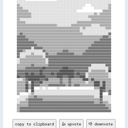
░░░░░░░░░░░░░░░░░░░░░░░░░░░░░░░░░░░░░░░░░░░░░░░░░░░░░░░░░░░░░░░░░░

▒▒░░░░░░░░░░░░░░░░░░░░░░░░░░░░░░░░░░░░░░░░░░░░░░    ░░░░░░░░░░░░▒▒

▒▒▒▒░░░░░░░░░░░░░░░░░░░░░░░░░░░░░░░░░░░░░░░░░░        ░░░░░░░░░░▒▒

▒▒▒▒▒▒▒▒░░░░░░░░░░░░░░░░░░░░░░░░░░░░░░░░░░                  ▒▒▒▒▒▒

▒▒▒▒▒▒▒▒▒▒░░░░░░░░░░░░░░░░░░░░░░░░░░░░░░░░░░░░░░░░░░░░▒▒░░▒▒▒▒▒▒▒▒

▒▒▒▒▒▒▒▒▒▒░░░░░░░░░░░░░░░░░░░░░░░░░░░░░░░░░░░░░░░░▒▒▒▒▒▒▒▒▒▒▒▒▒▒▒▒

▒▒░░░░░░░░░░░░░░░░░░░░░░░░░░░░░░░░░░░░░░░░░░░░░░░░░░▒▒▒▒▒▒▒▒▒▒▒▒▒▒

▒▒▒▒▒▒░░░░░░░░░░░░░░░░░░░░░░░░░░░░░░░░░░░░▒▒▒▒▒▒▒▒▒▒▒▒▒▒▒▒▒▒▒▒▒▒▒▒

▒▒▒▒▒▒▒▒▒▒▒▒▒▒▒▒▒▒▒▒▒▒▒▒▒▒▒▒░░░░░░░░░░▒▒▒▒▒▒▒▒▒▒▒▒▒▒░░░░░░▒▒▒▒▒▒▒▒

▒▒▒▒▒▒▒▒▒▒▒▒▒▒▒▒▒▒▒▒▒▒▒▒▒▒▒▒▒▒▒▒▒▒▒▒▒▒▒▒▒▒▒▒░░▒▒░░░░░░░░░░░░░░▒▒▒▒

▒▒▒▒▒▒▒▒▒▒▒▒▒▒▒▒▒▒▒▒▒▒▒▒▒▒▒▒▒▒▒▒▒▒▒▒▒▒▒▒▒▒▒▒░░░░░░░░░░░░░░░░░░░░░░

▒▒▓▓▒▒▒▒▒▒▒▒▒▒▒▒▒▒▒▒▒▒▒▒▒▒▒▒▒▒▒▒▒▒▒▒▒▒▒▒▒▒▒▒▒▒░░░░░░░░░░░░░░░░░░▓▓

▓▓▓▓▓▓▒▒▒▒▒▒▒▒▒▒▒▒▒▒▒▒▒▒▒▒▒▒▒▒▒▒▒▒▒▒▒▒▒▒▒▒▒▒▒▒▒▒▒▒▒▒▒▒▒▒▒▒▒▒▓▓▓▓▒▒

▓▓▓▓▓▓▓▓▒▒▒▒▒▒▒▒▒▒▒▒▒▒▒▒▒▒▒▒▒▒▒▒▒▒▒▒▒▒▒▒▒▒▒▒▒▒▒▒▒▒▒▒▒▒▒▒▒▒▓▓▓▓▓▓▓▓

▓▓▓▓▓▓▓▓▓▓▓▓▒▒▒▒▒▒▒▒▒▒▒▒▒▒▒▒▒▒▒▒▒▒▒▒▒▒▒▒▒▒▒▒▒▒▒▒▒▒▒▒▒▒▓▓▓▓▓▓▓▓▓▓▓▓

▓▓▓▓▓▓▓▓▓▓▓▓▓▓▒▒▒▒▒▒▒▒▒▒▒▒▒▒▒▒▒▒▒▒▒▒▒▒▒▒▒▒▒▒▒▒▒▒▒▒▒▒▓▓▓▓▓▓▓▓▓▓▓▓▓▓

▓▓▓▓▓▓▓▓▓▓░░▓▓▓▓▓▓▒▒▒▒▒▒▒▒▒▒▒▒▒▒▒▒▒▒▒▒▒▒▒▒▒▒▒▒▒▒▒▒▓▓▓▓▓▓▓▓▓▓▓▓▓▓▓▓

▓▓▓▓▒▒░░░░░░░░░░░░▓▓▒▒▒▒▒▒▒▒▒▒▒▒▓▓▓▓▒▒▒▒▒▒▒▒▒▒▒▒▓▓▓▓▓▓▓▓▓▓▓▓▓▓▓▓▓▓

▓▓░░░░░░░░▒▒░░░░░░░░▓▓▒▒▒▒▒▒▓▓▓▓▓▓▓▓▓▓▓▓▒▒▒▒▒▒▓▓▓▓▓▓▓▓▓▓▓▓▓▓▓▓▓▓▓▓

▓▓░░░░▒▒▒▒▒▒▒▒▒▒▒▒░░▓▓▓▓▓▓▓▓▓▓▓▓▓▓▓▓▓▓▓▓▓▓▓▓▓▓▓▓▓▓▓▓▓▓▓▓▓▓▓▓▓▓▓▓▓▓

░░▒▒▒▒▒▒▒▒▒▒▒▒▒▒▒▒▒▒░░▓▓▓▓▓▓▓▓▓▓▓▓▓▓▓▓▓▓▓▓▓▓▓▓▓▓▓▓▓▓▓▓▓▓▓▓▓▓▓▓▓▓▓▓

░░▒▒▒▒▒▒▒▒▒▒▒▒▒▒▒▒▒▒░░▓▓▓▓▓▓▓▓▓▓▓▓▓▓▓▓▓▓▓▓▓▓▓▓▓▓▓▓▓▓▓▓▓▓▓▓▓▓▓▓▓▓▓▓

▒▒▒▒▒▒▒▒▒▒▓▓▒▒▒▒▒▒▒▒▒▒▓▓▓▓▓▓▓▓▓▓▓▓▓▓▓▓▓▓▓▓▓▓▓▓▓▓▓▓▓▓░░░░░░░░░░▓▓▓▓

▒▒▒▒▒▒▓▓▓▓▓▓▓▓▓▓▓▓██▓▓▓▓▓▓▓▓▓▓▓▓████▓▓▓▓▓▓▓▓▓▓▓▓▓▓░░░░░░░░░░░░░░▓▓

▓▓▓▓▓▓▓▓▓▓▓▓▓▓▓▓██▓▓▓▓▓▓▓▓▓▓▓▓██████████▓▓▓▓▓▓▓▓▓▓░░▒▒▒▒▒▒▒▒▒▒░░██

▓▓▓▓▓▓██▓▓██▓▓▓▓██▓▓▓▓▓▓██▓▓████████████▓▓██▓▓▓▓░░▒▒▒▒▒▒▒▒▒▒▒▒▒▒░░

██▓▓▓▓██████████████▓▓▓▓▓▓▓▓████▓▓▓▓████▓▓▓▓████░░▒▒▒▒▒▒▒▒▒▒▒▒▒▒░░

░░░░▒▒▓▓████████▓▓▓▓██▒▒▒▒▒▒▒▒▓▓▒▒▒▒▓▓▒▒▒▒▒▒▒▒████▒▒██▒▒▒▒▒▒▒▒▒▒▒▒

▒▒▒▒▒▒▓▓░░██▓▓▓▓██▒▒▒▒▒▒▒▒▒▒▒▒▓▓▒▒▒▒▓▓▒▒▒▒▒▒▒▒▒▒░░▒▒▒▒████▒▒██▒▒▒▒

▒▒▒▒▒▒██▒▒██▓▓▓▓▒▒▒▒▒▒▓▓▓▓▓▓▓▓▓▓▓▓▒▒▓▓▒▒▓▓▓▓▒▒▒▒▒▒▒▒▒▒████▒▒██▒▒▒▒

▒▒▒▒▒▒██▒▒██    ░░  ░░      ░░                        ▒▒▒▒████▒▒▒▒

▒▒▒▒▒▒▓▓  ██░░░░░░░░░░░░░░░░░░░░░░░░░░░░░░░░░░░░░░░░░░░░░░██▓▓▒▒▓▓

▒▒      ░░▒▒░░░░░░░░░░░░░░░░░░░░░░░░░░░░░░░░░░░░░░░░░░░░░░██    ▓▓

  ░░░░░░▒▒▒▒▓▓▒▒▒▒▒▒▒▒▒▒▒▒▒▒▒▒▒▒▒▒▒▒▒▒▒▒▒▒▒▒▒▒▒▒▒▒▒▒▒▒░░░░██░░░░░░

░░░░░░▒▒▓▓▓▓▓▓▓▓▓▓▒▒▒▒▒▒▒▒▒▒▒▒▒▒▒▒▒▒▒▒▒▒▒▒▒▒▒▒▒▒▒▒▒▒▒▒▒▒▒▒▓▓░░░░░░

░░▒▒▒▒▒▒▓▓▓▓▓▓▓▓▓▓▓▓▓▓▓▓▓▓▓▓▓▓▓▓▓▓▓▓▓▓▓▓▓▓▓▓▓▓▓▓▓▓▓▓▓▓▒▒▒▒▓▓▒▒▒▒░░

▒▒▒▒▒▒▒▒▓▓▓▓▓▓▓▓▓▓▓▓▓▓▓▓▓▓▓▓▓▓▓▓▓▓▓▓▓▓▓▓▓▓▓▓▓▓▓▓▓▓▓▓▓▓▓▓▓▓▓▓▓▓▒▒▒▒

▒▒▓▓▓▓▓▓▓▓▓▓▓▓▓▓▓▓▓▓▓▓▓▓▓▓▓▓▓▓▓▓▓▓▓▓▓▓▓▓▓▓▓▓▓▓▓▓▓▓▓▓▓▓▓▓▓▓▓▓▓▓▓▓▒▒

copy to clipboard
👍 upvote
👎 downvote