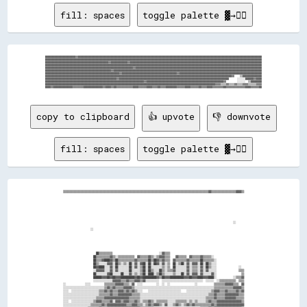
fill: spaces
toggle palette ▓→✊🏽
██████████████████████▓▓██████████████████████████████████████████████████████████████████████████████████████████████████████████████████████████████████████

██████████████████████████████████████████████████████████████████████████████████████████████████████████████████████████████████████████████████████████████

██████████████████████████████████████████████▓▓████████████▓▓████████████████████████████████████████████████████████████████████████████████████████████████

██████████████████████████████████████████████████████████████████████████████████████████████████████████████████████████████████████████████████████████████

████████████████████████████████████████████████████████████████▓▓████████████████████████████████████████████████████████████████████████████████████████████

████████████████████████████████████████████████▓▓████████████████████████████████████████████████████████████████████████████████████████████████████████████

██████████████████████████████████████████████████████▓▓████████████████████████████████████████▓▓████████████████████████████████████████████████████████████

████████████████████████████████████████████████████████████████████████████████████████████████████████████████████████████████████████▓▓    ▒▒██████████████

████████████████████████████████████████████████████▓▓████████████████████████████████████████████████████████████████████████████████      ░░░░░░██████▓▓████

████████████████████████████████████████████████████████████████████████▓▓████████████████████████████████████████████████████████▓▓        ░░░░░░  ▒▒████████

████████████████████████████████████████████████████████████████████████████████████████████████████████████████████████████▓▓▓▓▒▒▒▒▓▓▒▒▒▒▓▓▒▒▒▒▓▓▓▓▒▒▒▒▒▒▓▓▓▓

copy to clipboard
👍 upvote
👎 downvote
fill: spaces
toggle palette ▓→✊🏽
▒▒▒▒▒▒▒▒▒▒▒▒▒▒▒▒▒▒▒▒▒▒▒▒▒▒▒▒▒▒▒▒▒▒▒▒▒▒▒▒▒▒▒▒▒▒▒▒▒▒▒▒▒▒▒▒▒▒▒▒▒▒▒▒▒▒▒▒▒▒▒▒▒▒▒▒▒▒▒▒▒▒▒▒▒▒▒▒▒▒▒▒▒▒▒▒▒▒▒▒▒▒▒▒▒▒▓▓▒▒▒▒▒▒▒▒▒▒▒▒▒▒▒▒▒▒▓▓▓▓▒▒

                                                                                                                            ░░      

                    ░░                                                                                                              

                        ██▒▒▒▒▒▒▒▒▒▒                                  ░░▓▓▒▒▒▒                                                      

                      ██▒▒▒▒▒▒▒▒▒▒▓▓▒▒░░▒▒▒▒▒▒▒▒▒▒▒▒  ▓▓▒▒▒▒▒▒▓▓▒▒░░▒▒▓▓▓▓▒▒▒▒    ▓▓▒▒▒▒▒▒  ▓▓▒▒▒▒▒▒▓▓▒▒▒▒▒▒░░                      

                      ██▒▒▒▒▓▓████▓▓▒▒██▒▒▒▒▒▒▒▒▒▒▒▒▓▓▒▒▒▒▒▒▒▒██▒▒██▓▓▒▒▓▓▒▒▒▒  ▓▓▒▒▒▒▒▒▒▒▓▓▒▒▒▒▒▒▒▒██▒▒▒▒▒▒▒▒░░                    

                      ██▒▒░░░░░░▓▓▓▓░░██▒▒░░▒▒░░██░░▓▓░░▓▓██░░██░░██▓▓░░▓▓░░▒▒  ██░░▒▒██░░▓▓░░▓▓▓▓░░██░░██▒▒░░░░                    

                      ██▓▓████░░░░▓▓░░██░░░░░░░░██░░▓▓░░▒▒██░░██░░░░░░░░▒▒░░▒▒  ██░░░░░░░░▓▓░░▒▒▒▒░░▓▓░░██▒▒░░░░                ░░  

                      ░░▓▓▓▓▓▓░░░░▓▓░░▓▓░░░░░░░░██░░░░░░▒▒██░░██▒▒░░░░██▒▒░░▒▒▒▒▓▓░░░░░░░░▓▓░░▒▒▒▒░░▓▓░░▓▓░░░░░░                ▒▒▒▒

                      ██░░░░░░░░▓▓██░░░░░░██░░░░▓▓░░▒▒░░▒▒██░░████░░▒▒██▒▒░░░░░░▒▒░░░░██░░▓▓░░▓▓▓▓░░▓▓░░░░░░▓▓░░                  ▒▒

                      ██████▓▓▓▓██▓▓██▓▓▓▓██████████▓▓██▓▓██████████▓▓▒▒██▓▓▓▓██████████▓▓▓▓██▓▓▓▓████▓▓▓▓████░░            ░░▒▒▒▒▓▓

                      ░░░░░░░░░░░░░░▓▓▓▓▓▓▒▒▒▒▓▓▒▒▒▒▓▓▓▓▒▒▓▓░░░░░░░░░░  ░░░░░░░░░░░░░░░░░░░░░░░░░░░░░░  ░░░░░░  ░░▒▒▒▒▒▒▒▒▒▒▒▒  ▒▒▒▒

░░              ░░░░          ▒▒▒▒▒▒▒▒▓▓▓▓▓▓▒▒▒▒░░▓▓  ░░░░          ░░  ░░  ░░                  ░░            ▒▒▒▒▒▒▒▒▓▓▓▓▓▓▒▒▒▒  ▓▓

░░░░░░░░░░░░░░░░░░░░░░░░░░░░░░▒▒▓▓▒▒▓▓▒▒▒▒▒▒▓▓▓▓▓▓▒▒░░░░░░░░░░░░░░░░░░░░░░░░░░░░░░░░░░░░░░░░░░░░░░░░░░░░░░░░░░▒▒▒▒▒▒▒▒▒▒▒▒▒▒▓▓▓▓▓▓▒▒

░░░░  ░░░░░░░░░░░░░░░░░░░░▒▒▒▒▓▓▒▒▓▓▒▒▒▒▓▓▓▓▒▒▓▓▒▒▓▓▒▒░░░░    ░░░░░░░░░░░░░░░░░░░░░░░░    ░░░░░░░░░░░░░░░░░░▒▒▓▓▓▓▒▒▒▒▓▓▒▒▒▒▒▒▓▓▒▒▓▓

░░░░░░░░░░░░░░░░░░░░░░░░░░▒▒▒▒▒▒▒▒▓▓▒▒▒▒▓▓▓▓▓▓▓▓▓▓▒▒▒▒▒▒░░░░░░░░░░░░░░░░░░░░░░░░░░░░░░░░░░░░░░░░░░░░░░░░░░▒▒▒▒▓▓▒▒▒▒▒▒▓▓▓▓▓▓▓▓▓▓▒▒▒▒

░░░░░░░░░░░░░░░░░░░░░░░░▒▒▒▒▒▒▓▓▓▓▓▓▓▓▓▓▓▓▓▓▓▓▓▓▒▒▒▒▒▒▒▒░░░░░░░░░░░░░░░░░░░░░░░░░░░░░░░░░░░░░░░░░░░░░░░░▒▒▒▒▒▒▓▓▒▒▒▒▒▒▓▓▓▓▓▓▓▓▒▒▒▒▒▒

░░░░  ░░░░░░░░░░░░░░░░▒▒▓▓▓▓▒▒▒▒▒▒▓▓░░▓▓▓▓▒▒▓▓▓▓▒▒▒▒▓▓▒▒░░▒▒▒▒▓▓▒▒░░▒▒▒▒▒▒▒▒░░░░░░▒▒▒▒▒▒▒▒░░▒▒░░▒▒░░░░░░▒▒▓▓▒▒▒▒▓▓▓▓▓▓▓▓▓▓▓▓▓▓▓▓▓▓▒▒

░░░░░░░░░░░░░░░░░░░░▒▒▒▒▒▒▒▒▓▓▒▒▓▓▓▓▓▓▓▓▓▓▓▓▓▓▒▒▒▒▓▓▓▓▒▒▒▒░░▒▒▓▓▒▒▓▓▓▓▒▒░░▓▓░░░░▒▒▓▓▒▒░░▒▒▓▓▒▒▓▓▒▒▒▒▒▒▒▒▒▒▒▒▓▓▒▒▓▓▓▓▓▓▓▓▓▓▓▓▓▓▓▓▓▓▓▓
