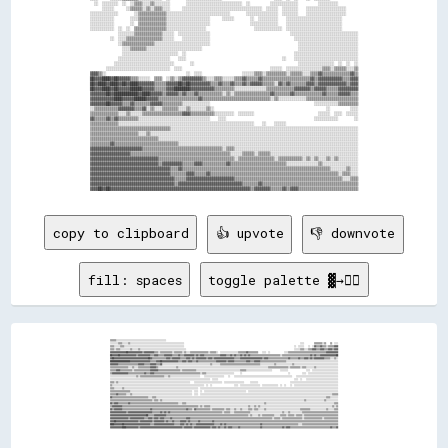
  ░░  ░░░░░░░░  ░░  ░░▒▒▒▒░░░░▒▒░░░░░░░░        ░░░░░░░░░░░░░░░░░░░░░░░░░░░░  ░░          ░░░░░░░░░░░░░░          ░░░░░░░░░░          

      ░░░░░░      ░░▒▒▒▒▒▒░░▒▒░░▒▒▒▒░░░░      ░░░░░░░░░░░░░░░░░░░░░░░░░░░░░░░░░░░░░░░░  ░░░░░░  ░░░░░░░░    ░░░░░░░░░░░░░░░░░░░░      

░░░░░░░░░░░░░░        ░░▒▒▒▒▒▒▒▒▒▒▒▒▒▒░░░░░░░░░░░░░░░░░░░░░░░░░░░░░░░░        ░░░░░░░░░░░░░░░░  ░░░░░░░░    ░░░░░░░░░░░░░░░░░░░░      

░░░░░░░░░░░░        ░░░░▒▒▒▒▒▒▒▒▒▒▒▒▒▒░░░░░░░░░░░░░░░░░░░░░░      ░░░░░░        ░░  ░░░░░░░░░░    ░░░░░░░░░░░░░░░░░░░░░░░░░░░░        

░░░░░░░░░░░░        ░░  ▒▒▒▒▒▒▒▒▒▒▒▒▒▒░░░░░░░░░░░░░░░░░░░░░░                    ░░░░░░░░░░░░░░    ░░░░░░░░░░░░░░░░░░░░░░░░░░░░        

░░░░░░░░░░░░  ░░  ░░  ▒▒▒▒▒▒▒▒▒▒▒▒▒▒▒▒░░░░░░░░░░░░░░░░░░░░                        ░░░░░░░░░░░░░░  ░░░░░░░░░░░░░░░░░░░░░░░░░░░░        

              ░░░░░░░░▒▒▒▒▒▒▒▒▒▒▒▒▒▒░░░░░░  ░░░░░░░░░░░░░░░░                                        ░░░░░░░░░░░░░░░░░░░░░░░░░░░░░░░░░░

          ░░  ░░░░▒▒▒▒▒▒▒▒▒▒▒▒▒▒▒▒▒▒░░░░░░    ░░░░░░░░░░░░░░                                          ░░░░░░░░░░░░░░░░░░░░░░░░░░░░░░░░

              ░░▒▒▒▒▒▒▒▒▒▒▒▒▒▒▒▒░░░░░░░░░░░░░░░░░░░░░░░░░░░░                                            ░░░░░░░░░░░░░░░░░░░░░░░░░░░░░░

                ░░░░▒▒▒▒▒▒▒▒░░░░░░░░░░░░░░░░░░░░░░░░░░░░                                                ░░░░░░░░░░░░░░░░░░░░░░░░░░░░░░

                ░░░░░░░░░░░░░░░░░░░░░░░░░░░░  ░░                                                      ░░░░░░░░░░░░░░░░░░░░░░░░░░░░░░░░

              ░░░░░░░░░░░░░░░░░░░░░░░░░░    ░░░░                                                ░░    ░░░░░░░░░░░░░░░░░░░░░░░░░░░░░░░░

            ░░░░░░░░░░░░░░░░░░░░░░░░░░░░░░        ░░                                                    ░░░░░░░░░░░░░░░░░░  ░░  ░░  ░░

        ░░░░░░░░░░░░░░░░░░░░░░░░░░░░░░░░  ░░░░                                            ░░░░░░  ░░░░░░░░░░░░░░░░░░▒▒▒▒░░▒▒▒▒▒▒░░░░▒▒

▓▓▓▓▒▒░░                                        ░░  ░░░░                    ░░░░░░▒▒▒▒░░▒▒▒▒▒▒▒▒▒▒░░▒▒▒▒▒▒░░░░▒▒▒▒▓▓▒▒▒▒▒▒▒▒▒▒▒▒▒▒▓▓▒▒

██▓▓▓▓████▓▓██▓▓▓▓▓▓▒▒▒▒░░░░░░  ▒▒▒▒  ░░▒▒░░▒▒▓▓▓▓▓▓▓▓▓▓▒▒░░░░▒▒▒▒░░░░░░▒▒▒▒▓▓▒▒▒▒▒▒▓▓▒▒▒▒▒▒▒▒▒▒▒▒▒▒▒▒▒▒▒▒▒▒▒▒▓▓▒▒▓▓▓▓▓▓▓▓▓▓▓▓▒▒▒▒▓▓▓▓

██▓▓████▓▓████▓▓██▓▓████▓▓▓▓▓▓▓▓▒▒▒▒▒▒▓▓▓▓▓▓██▓▓██▓▓▓▓▓▓▓▓▓▓▒▒▒▒▓▓▒▒▒▒▓▓▒▒▒▒▓▓▒▒▓▓▓▓▓▓▒▒▒▒▒▒░░▓▓▒▒▓▓▒▒▒▒▒▒▒▒▓▓▓▓▒▒▓▓▓▓▓▓▓▓▓▓▓▓▓▓▒▒▓▓▓▓

██▓▓▓▓████▓▓██▓▓▓▓▓▓██████▓▓▓▓▓▓▒▒▒▒▒▒▓▓▓▓████████▓▓▓▓▓▓▓▓▓▓▓▓▒▒▒▒▒▒▒▒▒▒░░░░░░░░░░░░░░░░▒▒▒▒▒▒▒▒▒▒▒▒▒▒▓▓▓▓▓▓▓▓▒▒▓▓▓▓▓▓▒▒▒▒▒▒▓▓▓▓▓▓▓▓▓▓

▓▓▓▓▓▓▓▓██▓▓████████████▓▓████▓▓▓▓▓▓▒▒▓▓▓▓▓▓▒▒▓▓▒▒▒▒▓▓▒▒▒▒▒▒▒▒▒▒▒▒░░▒▒░░▒▒▒▒▒▒▒▒▒▒▒▒▒▒▒▒▒▒▓▓▒▒▒▒▒▒▒▒▓▓▒▒▒▒▒▒▒▒▒▒▒▒▒▒▓▓▒▒▒▒▒▒▓▓▓▓▓▓▒▒▒▒

▓▓▓▓▓▓▓▓▓▓▓▓████▓▓▓▓▓▓██████▓▓▓▓▓▓▒▒▒▒▒▒▒▒▒▒▒▒▒▒▒▒▒▒▒▒▓▓▒▒▒▒▒▒▒▒▒▒▒▒▒▒▒▒▒▒▒▒▒▒▒▒▒▒▒▒▒▒▒▒▒▒░░▒▒░░░░░░░░░░░░░░▒▒▒▒▒▒▒▒▒▒▒▒▒▒▒▒▒▒▒▒▒▒▒▒▒▒

▓▓▓▓▓▓▓▓██▓▓▓▓▓▓▒▒▒▒▓▓▒▒▒▒▒▒▒▒▓▓▓▓▓▓▒▒▒▒▒▒▒▒▒▒░░░░░░░░░░░░░░                                                    ░░░░░░░░░░░░▒▒▒▒▒▒▒▒▒▒

░░▒▒▒▒▒▒▒▒▒▒▒▒▓▓▓▓▓▓▓▓▒▒▒▒▓▓░░▒▒░░░░▒▒▒▒▒▒▒▒░░░░▒▒░░░░░░░░▒▒░░                                                        ░░          ░░░░

▒▒▒▒▒▒▒▒▒▒▒▒▒▒░░░░▒▒░░░░░░▒▒▒▒▒▒▒▒▒▒▒▒▒▒▒▒▒▒▒▒▓▓▓▓▒▒▒▒▒▒▒▒▒▒▒▒░░░░░░░░░░  ░░░░░░░░                                ░░░░░░  ░░░░  ░░░░░░

▓▓▒▒▒▒▒▒▓▓▒▒▓▓▒▒▒▒▒▒▒▒▒▒░░░░░░░░░░░░░░░░░░░░░░░░░░░░░░░░░░░░    ░░░░                                            ░░░░░░░░░░░░        ░░

▒▒▒▒▒▒▒▒▒▒▒▒▒▒░░░░░░░░░░░░░░░░░░░░░░░░░░░░░░░░░░░░░░░░░░░░░░░░░░░░░░░░░░░░░░░░░░░░    ░░    ░░░░░░                                    

▒▒▒▒▒▒▒▒▒▒▒▒▒▒▒▒▒▒▒▒▒▒▒▒▒▒▒▒▒▒▒▒▒▒▒▒▒▒▒▒░░░░░░░░░░░░░░░░░░░░░░░░░░░░░░░░░░░░░░░░░░░░░░░░░░░░░░░░░░░░░░░░░░░░░░░░░░░░░░░░░░░░░░░░░░░░░░

▒▒▒▒▒▒▒▒▒▒▒▒▒▒▒▒▒▒▒▒▒▒▒▒░░░░▒▒░░░░░░░░░░░░░░░░░░░░░░░░░░░░░░░░░░░░░░░░░░░░░░░░░░░░░░░░░░░░░░░░░░░░░░░░░░░░░░░░░░░░░░░░░░░░░░░░░░░░░░░░

▒▒▒▒▒▒▒▒▒▒▒▒▒▒▒▒▒▒▒▒▒▒▒▒▒▒▒▒▒▒▒▒▒▒░░░░░░░░░░░░░░░░░░░░░░░░░░░░░░░░░░░░░░░░░░░░░░░░░░░░░░░░░░░░░░░░░░░░░░░░░░░░░░░░░░░░░░░░░░░░░░░░░░░░

▒▒▒▒▒▒▒▒▒▒▓▓▒▒▒▒▒▒▒▒▒▒▒▒▒▒▒▒▒▒▒▒▒▒▒▒▒▒▒▒▒▒▒▒░░░░░░░░░░░░░░░░░░░░░░░░░░░░░░░░░░░░░░░░░░░░░░░░░░░░░░░░░░░░░░░░░░░░░░░░░░░░░░░░░░░░░░░░░░

▓▓▓▓▓▓▓▓▓▓▓▓▓▓▓▓▓▓▓▓▓▓▓▓▓▓▒▒▒▒▒▒▒▒▒▒▒▒▒▒▒▒▒▒▒▒▒▒▒▒▒▒▒▒▒▒▒▒▒▒▒▒▒▒▒▒░░▒▒▒▒░░░░░░░░░░░░░░░░░░░░░░░░░░░░░░░░░░░░░░░░░░░░░░░░░░░░░░░░░░░░░░

▓▓▓▓▓▓▓▓▓▓▓▓▓▓▓▓▓▓▓▓▒▒▒▒▒▒▒▒▒▒▒▒▒▒▒▒▒▒▒▒▒▒▒▒▒▒▒▒▒▒▒▒▒▒▒▒▒▒▒▒▒▒▒▒▒▒▒▒▒▒░░░░░░▒▒▒▒▒▒░░▒▒▒▒▒▒░░░░░░░░░░░░░░░░░░░░░░░░░░░░░░░░░░░░░░░░░░░░

▓▓▓▓▓▓▓▓▓▓▓▓▓▓▓▓▓▓▓▓▓▓▓▓▓▓▓▓▓▓▓▓▓▓▒▒▒▒▒▒▒▒▒▒▒▒▒▒▒▒▒▒▒▒▒▒▒▒▒▒▒▒▒▒▒▒▒▒▒▒▒▒░░▒▒▒▒▒▒▒▒▒▒▒▒▒▒▒▒▒▒░░▒▒▒▒▒▒▒▒▒▒▒▒░░▒▒░░▒▒░░░░▒▒░░▒▒░░░░░░░░░░

▓▓▓▓▓▓▓▓▓▓▓▓▓▓▓▓▓▓▓▓▓▓▓▓▓▓▓▓▓▓▓▓▓▓▒▒▓▓▓▓▓▓▓▓▓▓▒▒▒▒▒▒▓▓▓▓▒▒▒▒▒▒▒▒▒▒▒▒▓▓▒▒▒▒▒▒▒▒▒▒▒▒▒▒▒▒▒▒▒▒▒▒▒▒▒▒▒▒░░░░░░░░░░░░░░░░▒▒░░░░░░░░░░░░░░░░░░

▓▓▓▓▓▓▓▓▓▓▓▓▓▓▓▓▓▓▓▓▓▓▓▓▓▓▓▓▓▓▓▓▓▓▓▓▓▓▓▓▒▒▒▒▓▓▒▒▒▒▒▒▒▒▒▒▒▒▒▒▒▒▒▒▒▒▒▒▒▒▒▒▒▒▒▒▒▒▒▒▒▒▒▒▒▒▒▒▒▒▒▒▒▒▒▒▒▒▒▒▒▒▒▒▒▒▒▒▒▒▒▒▒▒▒▒▒▒▒▒░░░░░░░░▒▒░░░░

▓▓▓▓▓▓▓▓▓▓▓▓▓▓▓▓▓▓▓▓▓▓▓▓▓▓▓▓▓▓▓▓▓▓▓▓▓▓▓▓▒▒▒▒▒▒▒▒▓▓▓▓▒▒▒▒▒▒▓▓▒▒▒▒▒▒▒▒▒▒▒▒▒▒▒▒▒▒▒▒▒▒▒▒▒▒▒▒▒▒▒▒▒▒▒▒▒▒▒▒▒▒▒▒▒▒▒▒▒▒▒▒▒▒▒▒▒▒▒▒▒▒▒▒░░▒▒▒▒░░░░

▓▓▓▓▓▓▓▓▓▓▓▓▓▓▓▓▓▓▓▓▓▓▓▓▓▓▓▓▓▓▓▓▓▓▓▓▓▓▓▓▓▓▒▒▒▒▒▒▓▓▓▓▓▓▓▓▓▓▓▓▓▓▓▓▓▓▓▓▓▓▓▓▒▒▒▒▒▒▒▒▒▒▒▒▒▒▒▒▒▒▒▒▒▒▒▒▒▒▒▒▒▒▒▒▒▒▒▒▒▒▒▒▒▒▒▒▒▒▒▒▒▒▒▒▒▒░░░░▒▒▒▒

▓▓▓▓▓▓▓▓▓▓▓▓▓▓▓▓▓▓▓▓▓▓▓▓▓▓▓▓▓▓▓▓▓▓▓▓▓▓▓▓▓▓▒▒▓▓▓▓▓▓▓▓▓▓▓▓▓▓▓▓▓▓▓▓▓▓▓▓▓▓▓▓▓▓▓▓▒▒▒▒▒▒▒▒▓▓▒▒▒▒▒▒▒▒▒▒▒▒▒▒▒▒▒▒▒▒▒▒▒▒▒▒▒▒▒▒▒▒▒▒▒▒▒▒▒▒▒▒▒▒▒▒▒▒

copy to clipboard
👍 upvote
👎 downvote
fill: spaces
toggle palette ▓→✊🏽
▒▒▒▒▒▒░░░░░░░░░░░░░░░░░░░░░░░░░░░░░░░░░░░░░░░░░░░░░░░░░░                                                                                                                                                                            

░░░░░░░░▒▒▒▒░░░░░░▒▒░░░░░░░░░░░░░░░░░░░░░░░░░░░░░░░░░░░░░░░░░░░░░░░░░░░░░░                                                                                                                    ░░░░          ▒▒▒▒▒▒▒▒░░▒▒    ▒▒  ░░░░

▒▒▒▒░░░░░░▒▒▒▒░░░░░░░░░░░░░░░░░░░░░░░░░░░░░░░░░░░░░░░░░░░░░░░░░░░░░░░░░░░░                                                                                                              ░░  ░░░░░░    ░░  ░░▓▓▒▒▒▒▓▓▒▒▒▒░░▒▒▒▒▒▒▓▓▓▓

▒▒▒▒░░▒▒▒▒░░░░░░░░░░▒▒░░░░░░▒▒░░░░░░░░░░░░░░░░░░░░░░░░░░░░░░░░░░░░░░░░░░░░░░                                                                                                            ░░░░░░▒▒▒▒░░░░▒▒▒▒▓▓▓▓▒▒▒▒▓▓▓▓▒▒▒▒▓▓▓▓▒▒▓▓▓▓

▓▓▓▓▓▓▓▓▓▓▓▓▓▓▓▓██▓▓▓▓▓▓▓▓▓▓▓▓▓▓▒▒▓▓▓▓▓▓▓▓▓▓▒▒▒▒░░▒▒▒▒▒▒▒▒▒▒▒▒░░▒▒▒▒▒▒▒▒░░▒▒░░░░▒▒▒▒▒▒▒▒▒▒▒▒▒▒▒▒▒▒░░▒▒▒▒▒▒░░  ░░░░░░░░░░░░░░░░░░▒▒▒▒▒▒▒▒▓▓▒▒▒▒▒▒▒▒▒▒    ░░░░  ░░              ░░░░▒▒▒▒▒▒▒▒▒▒▒▒▒▒▒▒▒▒▒▒▒▒▒▒▒▒▒▒▒▒▒▒▒▒▒▒▒▒▓▓▓▓▓▓▓▓▓▓▓▓

██▓▓▓▓▓▓██▓▓▓▓▓▓▓▓▓▓▓▓▓▓▓▓▒▒▓▓▓▓▓▓▓▓▓▓▓▓▒▒▒▒▓▓▓▓▒▒▒▒▒▒▓▓▓▓▓▓▓▓▒▒▒▒▒▒▓▓▒▒▒▒▓▓▓▓▓▓▓▓▓▓▒▒▓▓▒▒▓▓▓▓▒▒▒▒▒▒▒▒▒▒▒▒▒▒▒▒▓▓▓▓▓▓▒▒▒▒▓▓▒▒▓▓▒▒▒▒▓▓▒▒▓▓▒▒▓▓▒▒▒▒▒▒▒▒▒▒▒▒▒▒▒▒▒▒▒▒▒▒▒▒▒▒▒▒▒▒░░▒▒▒▒▒▒▒▒▒▒▒▒▒▒▒▒▒▒▒▒▒▒▒▒▒▒▒▒▓▓▒▒▓▓▒▒▒▒▓▓▓▓▓▓▓▓▓▓▓▓▓▓▓▓██

▓▓██▓▓▓▓▓▓▓▓▓▓▓▓▓▓▓▓▓▓▓▓▓▓▓▓▓▓▓▓▓▓▓▓▓▓██▓▓▒▒▒▒▒▒▒▒▒▒▒▒▒▒▓▓▓▓▒▒▓▓▓▓▓▓▓▓▒▒▒▒▒▒▓▓▓▓▒▒▓▓▒▒▓▓▓▓▓▓▓▓▓▓▒▒▓▓▓▓▒▒▓▓▓▓▓▓▓▓▓▓▓▓▓▓▓▓▓▓▓▓▒▒▒▒▒▒▓▓▓▓▓▓▓▓▓▓▓▓▓▓▓▓▓▓▓▓▓▓▒▒▓▓▓▓▒▒▒▒▒▒▒▒▒▒▒▒▒▒▒▒▒▒▒▒▓▓▒▒▒▒▒▒▒▒▓▓▒▒▒▒▓▓▓▓▒▒▓▓▒▒▓▓▓▓▓▓▓▓▓▓▒▒▒▒▒▒░░░░▒▒░░

████████████████████▓▓▓▓▓▓▓▓▓▓▓▓▓▓▓▓▓▓▓▓▒▒▒▒▒▒▓▓▓▓██▓▓▓▓▓▓▓▓▓▓▓▓▓▓▓▓▒▒▒▒▓▓▓▓▒▒▓▓▓▓▒▒▒▒▓▓▒▒▒▒▒▒▒▒▒▒▒▒▒▒▒▒▒▒▓▓▓▓▓▓▓▓▓▓▒▒▓▓▓▓▓▓▒▒▒▒▒▒▒▒▒▒▒▒▓▓▓▓▒▒▒▒▓▓▓▓▓▓▒▒▒▒▒▒▒▒▒▒▒▒▒▒▒▒▒▒▒▒▒▒▒▒▒▒░░░░░░░░░░░░░░░░░░░░░░░░░░░░░░░░░░░░░░░░░░░░░░░░░░░░

▓▓▓▓▓▓▓▓▒▒▒▒▒▒▒▒▒▒▒▒▒▒▒▒▒▒▒▒▓▓▓▓▓▓▒▒▒▒▒▒▓▓▓▓▓▓▒▒▒▒▓▓░░░░░░░░░░░░░░░░░░░░░░░░░░░░░░░░░░░░░░░░░░░░░░░░▒▒░░░░░░░░▒▒▒▒▒▒▒▒▒▒▒▒▒▒▒▒▒▒▒▒▒▒▒▒▒▒▒▒▒▒▒▒▒▒▒▒▒▒▒▒░░░░░░░░░░░░░░▒▒░░░░░░░░░░░░░░░░▒▒░░░░░░░░░░░░░░░░░░░░░░░░░░░░░░░░░░░░░░░░░░░░

▒▒▒▒▒▒▒▒▒▒▒▒▒▒▒▒▒▒░░░░▒▒░░░░▒▒▒▒▒▒▒▒▒▒▒▒▓▓▓▓▓▓▒▒░░░░░░░░░░░░░░░░░░▒▒░░░░░░░░░░░░░░░░░░░░░░░░░░░░░░░░░░░░░░░░░░░░░░░░░░░░░░░░░░░░░░░░░░░░░░░░░░░░░░░░░░░░░░░░░░▒▒▒▒▒▒▒▒▒▒▒▒▒▒▒▒▒▒▒▒░░▒▒▒▒▒▒▒▒▒▒░░▒▒▒▒░░░░░░░░▒▒░░░░░░░░░░░░░░░░░░░░░░

▒▒▒▒▒▒▓▓▓▓▒▒▒▒▒▒▒▒▒▒▒▒░░▒▒▒▒▒▒▒▒▒▒▒▒▒▒▒▒▓▓▓▓▓▓▓▓▒▒▒▒▒▒▒▒▒▒▒▒▒▒▒▒▒▒▒▒▒▒░░▒▒▒▒▒▒▒▒▒▒▒▒▒▒░░░░░░░░░░░░░░░░░░░░░░░░░░░░░░░░░░░░░░░░░░░░▒▒▒▒▒▒░░░░░░░░░░░░░░░░░░░░░░░░░░        ░░░░░░░░                  ░░░░  ░░░░░░░░░░░░░░░░░░░░░░░░░░

▒▒▓▓▓▓▓▓▓▓▓▓▓▓▓▓▓▓▒▒▒▒▒▒▒▒▒▒▒▒▒▒▒▒▓▓▒▒▒▒▓▓▓▓▒▒▒▒▒▒▒▒▒▒▒▒▒▒▒▒▒▒▒▒▒▒▒▒▒▒▒▒▒▒▒▒▒▒▒▒▒▒▒▒▒▒▒▒▒▒░░▒▒▒▒░░░░░░░░░░░░░░░░░░░░░░░░░░░░      ░░                                              ░░            ░░░░  ░░░░░░░░░░░░░░░░░░░░░░░░░░░░░░

░░░░░░░░░░░░░░░░░░░░░░░░░░▒▒░░▒▒▒▒▒▒▒▒▒▒▒▒▒▒▒▒▒▒▒▒▒▒▒▒░░░░▒▒░░░░░░░░░░░░░░░░░░░░░░░░░░░░░░    ░░░░░░░░░░░░░░░░░░░░    ░░    ░░░░░░░░░░░░░░░░░░░░░░░░░░░░░░░░░░░░░░░░░░░░░░░░░░░░░░░░░░    ░░░░░░░░░░░░░░░░░░░░░░░░░░░░░░░░░░░░░░░░░░

░░░░░░░░░░░░░░░░░░░░░░░░░░░░░░░░░░░░░░░░░░░░░░░░░░░░░░░░░░░░░░░░░░░░░░░░░░░░░░░░░░░░░░░░░░░░░░░░░░░░  ░░░░░░                                                                            ░░░░  ░░    ░░░░░░░░░░░░░░░░░░░░░░░░░░░░░░░░

▒▒▒▒░░▒▒░░░░░░░░░░░░░░░░░░░░░░░░░░░░░░░░░░░░░░░░░░░░░░░░░░░░░░░░░░░░░░░░░░░░░░░░    ░░░░░░░░░░░░░░░░░░░░░░░░░░░░  ░░░░░░░░░░░░░░░░░░░░      ░░░░░░░░                                ░░░░░░░░░░░░░░░░░░░░░░░░░░░░░░░░░░░░░░░░░░░░░░░░

▒▒░░░░░░░░░░░░░░░░░░░░░░░░░░░░░░░░░░░░░░░░░░░░░░░░░░░░░░░░░░░░░░░░░░░░░░░░░░░░░░░░░░░░░░░░░░░░  ░░  ░░                      ░░░░  ░░░░░░░░░░░░░░░░░░░░  ░░░░░░░░░░░░░░░░  ░░  ░░    ░░  ░░░░░░░░░░░░░░░░░░░░░░░░░░░░░░░░░░░░░░░░░░░░

▒▒▒▒░░░░░░░░▒▒░░░░░░░░░░░░░░░░░░░░░░░░░░░░░░░░░░░░░░░░░░░░░░░░░░░░░░░░░░░░░░░░░░░░░░░░░░  ░░░░░░░░░░░░░░░░░░░░░░░░░░░░░░░░░░░░░░░░░░░░░░░░░░░░░░░░░░░░░░░░░░░░░░░░░░░░░░░░░░░░░░░░░░░░░░░░░░░░░░░░░░░░░░░░░░░░░░░░░░░░░░░░░░░░░░░░░░

▒▒▒▒▒▒▒▒▒▒▒▒▒▒▒▒▒▒▒▒░░░░░░░░░░░░░░░░░░░░░░░░░░░░░░░░░░░░░░░░░░░░░░░░░░░░░░░░░░░░░░  ░░░░  ░░  ░░░░░░░░░░░░░░░░░░░░░░░░░░░░░░░░░░░░░░░░░░  ░░░░░░░░░░░░░░░░░░░░░░░░░░░░░░░░░░░░░░░░░░░░░░░░░░░░░░░░░░░░░░░░░░░░░░░░░░░░░░░░░░░░░░░░░░

▒▒▒▒▒▒▓▓▒▒▒▒▒▒▒▒░░░░▒▒░░░░░░░░░░░░░░░░░░░░░░░░░░░░░░░░░░░░░░░░░░░░░░░░░░░░░░░░░░░░  ░░░░  ░░░░░░░░░░░░░░░░░░░░░░░░░░░░░░░░░░░░░░░░░░░░░░░░░░░░░░░░░░░░░░░░░░░░░░░░░░░░░░░░░░░░░░░░░░░░░░░░░░░░░░░░░░░░░░░░░░░░░░░░░░░░░░░░░░░░▒▒▒▒▒▒

▓▓▒▒▒▒▒▒▒▒▒▒▒▒▒▒▒▒▒▒▒▒▒▒▒▒▒▒▒▒▒▒▒▒▒▒▒▒░░░░▒▒▒▒░░░░░░░░░░░░░░░░░░░░░░░░░░░░░░░░░░░░░░░░░░░░░░░░░░░░░░░░░░░░░░░░░░░░░░░░░░░░░░░░░░░░░░░░░░░░░░░░░░░░░░░░░░░░░░░░░░░░░░░░░░░░░░░░░░░░░░░░░░░░░░░░░░░░░░░░░░░░░░░░░░░░░░░░░░▒▒▒▒░░░░░░░░

▒▒▒▒▒▒▒▒▒▒▒▒▒▒▒▒▒▒▒▒▒▒▒▒▒▒▒▒▒▒▒▒▒▒▒▒▒▒▒▒▒▒░░▒▒▒▒░░▒▒░░░░░░░░░░░░░░░░░░░░░░░░░░░░░░░░░░░░░░░░░░░░░░░░░░░░░░░░░░░░░░░░░░░░░░░░░░░░░░░░░░░░░░░░░░░░░░░░░░░░░░░░░░░░░░░░░░░░░░░░░░░░░░░░░░░░░░░░░░░░░░▒▒░░░░░░░░░░░░░░░░░░▒▒░░░░░░░░░░░░

▓▓▒▒▓▓▓▓▒▒▒▒▒▒▒▒▒▒▓▓▒▒▒▒▒▒▒▒▒▒▒▒▒▒▒▒▒▒▒▒▒▒▒▒▒▒▒▒▒▒▒▒▒▒▒▒▒▒▒▒▒▒▒▒▒▒▒▒░░░░▒▒▒▒░░░░░░░░░░░░░░░░░░░░░░░░░░░░░░░░░░░░░░░░░░░░░░░░░░░░░░░░░░░░░░░░░░░░░░░░░░░░░░▒▒░░░░░░░░░░░░░░░░░░░░░░░░░░░░░░░░░░░░░░░░░░░░░░░░░░░░░░░░░░░░░░░░░░░░▒▒▒▒

▒▒▓▓▓▓▓▓▓▓▓▓▒▒▒▒▒▒▒▒▒▒▒▒▒▒▒▒▒▒▒▒▒▒▒▒▒▒▒▒▒▒▒▒▒▒▒▒▒▒▒▒▒▒▒▒▒▒▒▒▒▒▒▒▒▒▒▒▒▒▒▒▒▒▒▒▒▒▒▒▒▒▒▒▒▒▒▒░░▒▒░░▒▒▒▒▒▒░░░░░░░░░░░░░░░░░░░░░░░░░░░░░░░░░░░░░░▒▒░░░░▒▒░░▒▒░░░░░░░░░░░░░░░░░░░░░░░░░░░░░░░░░░░░░░░░░░░░░░░░░░░░░░░░░░░░░░░░░░░░░░░░▒▒░░▒▒

▓▓▒▒▓▓▓▓▓▓▓▓▒▒▒▒▒▒▒▒▒▒▒▒▒▒▒▒▒▒▒▒▒▒▒▒▒▒▒▒▓▓▒▒▒▒▒▒▒▒▒▒▒▒▒▒▒▒▒▒▒▒▒▒▒▒▒▒▒▒▒▒▒▒▒▒▓▓▒▒▒▒░░▓▓▒▒▒▒▒▒▒▒▒▒▒▒▒▒░░▒▒▒▒▒▒▒▒▒▒▒▒░░▒▒▒▒░░░░▒▒░░░░▒▒░░░░░░▒▒▒▒░░▒▒▒▒░░░░░░▒▒░░░░░░░░░░░░░░░░░░░░░░░░░░░░░░░░░░▒▒▒▒▒▒▒▒▒▒░░░░░░░░░░░░░░░░▒▒░░░░░░▒▒▒▒

▓▓▓▓▓▓▓▓▓▓▓▓▓▓▓▓▒▒▓▓▓▓▓▓▓▓▓▓▓▓▓▓▓▓▓▓▓▓▓▓▓▓▒▒▒▒▒▒▒▒▓▓▒▒▓▓▒▒▓▓▒▒▒▒▒▒▒▒▒▒▒▒▒▒▒▒▒▒▒▒▒▒▒▒▒▒▒▒▒▒▒▒▒▒▒▒▒▒▒▒▒▒▒▒▒▒▒▒▒▒▒▒░░▒▒▒▒▒▒░░░░▒▒▒▒▒▒▒▒▒▒▒▒▒▒▒▒░░░░░░░░░░░░░░░░░░░░░░░░░░░░░░░░▒▒░░░░▒▒░░░░░░░░░░░░▒▒▒▒▒▒▒▒▒▒▒▒▒▒▒▒▒▒▒▒▒▒▒▒▒▒▒▒▒▒▒▒▒▒▒▒

▓▓▓▓▓▓▓▓▓▓▓▓▓▓▓▓▓▓▓▓▓▓▓▓▓▓▓▓▓▓▓▓▓▓▓▓██▒▒▒▒▒▒▓▓▓▓▓▓▓▓▓▓▓▓▒▒▒▒▒▒▒▒▒▒▒▒▒▒▒▒▒▒▒▒▒▒▒▒▒▒▒▒▒▒▒▒▒▒▒▒▒▒▒▒▒▒▒▒▒▒▒▒▒▒▒▒▒▒▒▒▒▒▒▒▒▒▒▒▒▒▒▒▒▒▒▒▒▒▒▒▒▒▒▒▒▒░░▒▒░░░░░░▒▒░░▒▒▒▒▒▒▒▒▒▒▒▒░░░░░░▒▒▒▒▒▒░░▒▒▒▒▒▒░░▒▒▒▒▒▒░░▒▒▒▒▒▒▒▒▒▒▒▒▒▒▒▒▒▒▒▒▒▒▒▒▒▒▒▒▒▒▒▒▒▒

▓▓▓▓▓▓▓▓▓▓▓▓▓▓▓▓▓▓▒▒▓▓▓▓▓▓▓▓▓▓▓▓▓▓▒▒▒▒▓▓▓▓▒▒▓▓▓▓▒▒▓▓▓▓▒▒▒▒▒▒▓▓▒▒▒▒▒▒▒▒▒▒▒▒▒▒▓▓▓▓▒▒▒▒▒▒▒▒▒▒▒▒▒▒▒▒▒▒▒▒▒▒▒▒▒▒▒▒▒▒▒▒▒▒▒▒▒▒▒▒▒▒▒▒▒▒▒▒▒▒▒▒▒▒▒▒▒▒▒▒▒▒▒▒▒▒▒▒▒▒▒▒▒▒▒▒▒▒▒▒▒▒░░▒▒▒▒▒▒░░▒▒▒▒▒▒▒▒▒▒▒▒▒▒▒▒▒▒▒▒░░▒▒▒▒▒▒▒▒▒▒▒▒▒▒▒▒▒▒░░▒▒▒▒▒▒▒▒▒▒▒▒▒▒

▓▓▓▓██▓▓▓▓▓▓▓▓▓▓▓▓▓▓▓▓▓▓▓▓▓▓▒▒▓▓▓▓▓▓▓▓▓▓▓▓▒▒▓▓▓▓▓▓▓▓▓▓▒▒▓▓▒▒▒▒▓▓▒▒▒▒▒▒▓▓▓▓▓▓▒▒▓▓▒▒▒▒▒▒▒▒▓▓▒▒▒▒▒▒▒▒▒▒▒▒▓▓▒▒▒▒▒▒▒▒▒▒▒▒▒▒▒▒▒▒▒▒▒▒▒▒▒▒▒▒▒▒▒▒▒▒▒▒▒▒▒▒▒▒▒▒▒▒▒▒▒▒▒▒▒▒▒▒▒▒▒▒▒▒▒▒▒▒▒▒▒▒▒▒▒▒▒▒▒▒▒▒▒▒▒▒▒▒▒▒▒▒▒▒▒▒▒▒▒▒▒▒▒▒▒▒▒▒▒▒▒▒▒▒▒▒▒▒▒▒▒▒▒▒▒▒

████▓▓▓▓▓▓▓▓██▓▓▓▓▓▓▓▓▓▓▓▓▓▓▓▓▓▓▓▓▓▓▓▓▓▓▒▒▒▒▓▓▓▓▓▓▓▓▓▓▓▓▓▓▓▓▓▓▓▓▒▒▒▒▒▒▓▓▓▓▒▒▓▓▒▒▓▓▒▒▒▒▓▓▓▓▓▓▓▓▓▓▓▓▓▓▓▓▓▓▒▒▒▒▒▒▓▓▒▒▓▓▒▒▒▒▒▒▒▒▒▒▒▒▒▒▒▒▒▒▒▒▒▒▒▒▒▒▒▒▒▒▒▒▒▒▓▓▒▒▒▒▒▒▒▒▒▒▒▒▒▒▒▒▒▒▒▒▒▒▒▒▒▒▒▒▒▒▒▒▒▒▒▒░░░░▒▒▒▒▒▒▒▒▒▒▒▒▒▒▒▒▒▒▒▒▒▒▒▒▒▒▒▒▒▒▒▒▒▒▒▒
