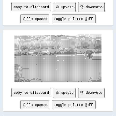
copy to clipboard
👍 upvote
👎 downvote
fill: spaces
toggle palette ▓→✊🏽
                                                                                          ░░                              ░░░░░░░░░░░░  ░░░░░░░░  ░░░░░░░░░░░░░░░░░░░░░░

░░░░░░░░░░░░░░░░░░░░░░░░░░░░░░░░░░░░░░░░░░░░░░░░░░░░░░░░░░▒▒▒▒▒▒▒▒▒▒░░▒▒▒▒▒▒▒▒░░░░▒▒▒▒▒▒▓▓▓▓▓▓▒▒▒▒░░░░░░░░            ░░░░░░░░  ░░░░░░░░░░░░░░░░░░░░░░░░░░░░░░░░░░░░░░░░

▒▒▒▒▒▒▒▒▒▒▒▒▒▒▒▒▒▒▒▒▒▒▒▒▒▒░░▒▒▒▒░░░░▒▒▒▒░░░░░░░░░░▒▒░░▒▒░░░░▒▒▒▒░░░░░░▒▒▒▒▒▒▒▒▓▓▒▒▒▒▓▓▓▓▓▓▒▒▒▒▒▒▒▒▒▒▒▒▒▒▒▒▒▒▒▒▒▒▒▒▒▒▒▒░░░░░░▒▒▒▒▒▒▒▒▒▒▒▒░░░░░░░░▒▒░░░░░░░░░░░░░░░░░░░░░░

▒▒▒▒▒▒▒▒▒▒░░▒▒▒▒▒▒▒▒▒▒▒▒▒▒▒▒▒▒▒▒▒▒▒▒▒▒▒▒░░░░▒▒▒▒▒▒▒▒░░░░▒▒▒▒░░░░░░░░░░▒▒▒▒▒▒▒▒▒▒▒▒▒▒▒▒▒▒▒▒▒▒▒▒▒▒▒▒▒▒▒▒░░░░░░░░░░▒▒▒▒▒▒▒▒▒▒▒▒▒▒▒▒▒▒▒▒░░▒▒▒▒▒▒▒▒▒▒░░▒▒▒▒░░░░░░░░▒▒▒▒▒▒▒▒▒▒

▒▒▒▒░░░░▒▒▒▒▒▒▒▒▒▒▒▒▒▒▒▒▒▒▒▒▒▒▒▒░░░░▒▒░░▒▒▒▒▒▒░░▒▒░░░░▒▒▒▒░░░░░░░░▒▒░░▒▒▒▒▒▒▒▒▒▒▒▒▒▒▒▒▒▒▒▒▒▒▒▒▒▒▒▒▒▒▒▒▒▒▒▒░░░░▒▒░░▒▒▒▒░░░░▒▒▒▒▒▒░░░░░░░░▒▒▒▒▒▒▒▒▒▒▒▒▒▒▒▒▒▒▒▒▒▒▒▒▒▒▒▒▒▒▒▒

░░░░░░░░░░▒▒░░░░░░▒▒▒▒░░░░░░░░░░▒▒▒▒▒▒▒▒▒▒▒▒▓▓▒▒░░░░░░░░░░░░░░▒▒▒▒▒▒░░▒▒▒▒░░░░▒▒▒▒▒▒▒▒▒▒▒▒░░░░░░░░░░░░░░░░▒▒▒▒▒▒▒▒▒▒▒▒▒▒▒▒▒▒▒▒░░▒▒░░░░░░▒▒▒▒▒▒▒▒▒▒▒▒▒▒░░░░▒▒▒▒░░░░░░░░▒▒

░░░░░░▒▒░░▒▒▒▒▒▒░░░░▒▒▒▒▒▒▒▒▒▒▒▒▒▒▒▒▒▒░░░░░░▒▒░░░░░░▒▒▒▒░░░░▒▒▒▒▒▒▒▒▒▒▒▒▒▒▒▒▒▒▒▒▒▒▒▒▒▒▒▒▒▒▒▒▒▒▒▒▒▒▒▒▒▒▒▒▒▒▒▒▒▒▒▒▒▒▒▒▒▒▒▒▒▒▒▒▒▒▒▒▒▒▒▒▒▒▒▒▒▒▒▒▒▒▒▒▓▓▓▓▒▒░░▒▒▒▒▒▒▓▓▓▓▓▓▓▓▒▒

░░░░░░▒▒▒▒▒▒▒▒▒▒▒▒▒▒▒▒▒▒▒▒▒▒▒▒▒▒░░░░░░▒▒░░░░░░░░░░▒▒░░░░░░░░░░░░░░░░░░░░░░▒▒▒▒░░▒▒▒▒▒▒▒▒▒▒▒▒▒▒▒▒▒▒▒▒▒▒▒▒▒▒▒▒▒▒▒▒▓▓▒▒▒▒▒▒▒▒▒▒▒▒▒▒▒▒▒▒▒▒▒▒▒▒▒▒▒▒▒▒▒▒▒▒▓▓▒▒▒▒▒▒▓▓▒▒▓▓▓▓▓▓▓▓

░░░░░░░░▒▒░░▒▒▒▒▒▒░░░░░░░░░░░░░░▒▒▒▒░░░░░░░░░░░░░░░░░░░░░░▒▒░░░░░░░░▒▒░░▒▒░░░░▒▒▒▒▒▒░░▒▒░░▒▒▒▒▒▒▒▒▒▒▒▒▒▒▒▒▒▒▒▒▓▓▓▓▓▓▓▓▒▒▒▒▒▒▒▒▒▒▓▓▒▒▒▒▓▓▓▓▓▓▓▓▒▒▒▒▒▒▓▓▓▓▒▒▒▒▓▓▒▒▓▓▓▓▓▓▓▓

▓▓░░▒▒░░▒▒▒▒░░▒▒░░░░░░░░▒▒▒▒░░▒▒▒▒▒▒▒▒░░▒▒▒▒▒▒▒▒▒▒▒▒▒▒▒▒▒▒▒▒▒▒░░▒▒▒▒░░▒▒▒▒▒▒▒▒▒▒▒▒▒▒▒▒▒▒▒▒▒▒░░▒▒▒▒▒▒▒▒▒▒▒▒▒▒▒▒▓▓▓▓▓▓▒▒▒▒▒▒▓▓▒▒▒▒▓▓▓▓▓▓▓▓▓▓▓▓▓▓▓▓▓▓▓▓▓▓▓▓▓▓▓▓▓▓▓▓▓▓▓▓▓▓▓▓

▓▓▓▓▒▒▓▓▒▒▒▒▒▒▒▒▒▒▒▒▒▒▒▒▒▒▒▒▒▒▒▒▓▓▓▓▒▒▒▒▒▒▒▒▒▒▒▒▒▒░░▓▓▒▒▒▒▒▒▒▒▒▒▒▒▒▒▒▒▒▒▒▒▒▒▒▒▒▒▒▒▒▒▓▓▒▒▒▒▒▒▓▓▒▒▒▒▒▒▒▒▒▒▒▒▒▒▒▒▒▒▒▒▓▓▒▒▒▒▓▓▒▒▒▒▒▒▓▓▓▓▓▓▓▓▓▓▓▓▓▓████▓▓▓▓▓▓▓▓██▓▓▓▓▓▓▓▓████

▓▓▓▓▒▒▓▓▒▒▒▒▓▓▓▓▓▓▒▒▓▓▒▒▒▒▒▒▒▒▓▓▓▓▓▓▓▓▓▓▒▒▓▓▒▒▒▒▓▓▒▒▒▒▓▓▓▓▓▓▓▓▓▓▓▓▓▓▓▓▓▓▓▓▓▓▒▒▒▒▒▒▓▓▓▓▓▓▓▓▒▒▒▒▒▒▒▒▒▒▒▒▒▒▒▒▒▒▒▒▒▒▒▒▒▒▓▓▒▒▓▓▓▓▓▓▓▓▓▓▓▓██▓▓████████▓▓▓▓▓▓▓▓▓▓██▓▓██████████

▓▓▓▓▓▓▓▓▒▒▓▓▓▓▒▒▓▓▓▓▓▓▓▓▓▓▒▒▓▓▒▒▒▒▓▓▓▓▓▓▓▓▓▓▓▓▓▓██▒▒▓▓▓▓▓▓▓▓▓▓▓▓▒▒▓▓▓▓▓▓▓▓▒▒▒▒▓▓▒▒▓▓▓▓▓▓▒▒▒▒▒▒▒▒▒▒▒▒▒▒▒▒▒▒▓▓▓▓▒▒▒▒▒▒▓▓▓▓██▓▓▓▓▒▒▓▓▓▓████████▓▓▓▓▓▓▓▓▓▓▓▓▓▓▓▓████████████

▒▒▒▒▒▒▓▓▒▒▓▓▓▓▓▓██████▓▓▓▓▓▓▓▓▒▒▓▓▓▓▓▓██▓▓▓▓▓▓▓▓▒▒▒▒██▓▓▒▒▓▓████▒▒▒▒▒▒▓▓████▒▒▓▓▒▒▓▓▓▓░░▒▒░░▒▒▓▓▓▓░░░░░░▒▒▒▒▒▒▓▓▒▒▓▓▒▒▒▒▓▓▓▓▓▓▒▒▓▓▓▓▒▒▓▓▓▓▓▓████▓▓▓▓▓▓▓▓▓▓████████▓▓▓▓██

▓▓▓▓▓▓▓▓▒▒▒▒▓▓▓▓▓▓██▒▒▒▒▒▒▓▓▓▓▓▓▓▓▓▓▓▓▓▓▓▓▒▒▒▒▒▒▒▒▒▒▒▒▒▒▒▒▒▒▒▒▒▒▒▒▒▒▒▒▒▒▒▒▒▒▒▒▒▒▒▒▒▒▒▒▒▒▒▒▒▒▒▒▓▓▒▒▒▒▒▒▒▒▒▒▒▒▓▓▓▓▓▓▒▒▒▒▒▒▒▒▒▒▒▒▒▒▒▒▒▒▒▒▒▒▒▒▒▒▒▒▒▒▒▒▒▒▒▒▒▒▒▒▒▒▓▓▒▒▒▒▓▓▓▓▓▓

▒▒▒▒▒▒▒▒▒▒░░▒▒▓▓▒▒▒▒▒▒▒▒▒▒▓▓▓▓▒▒▒▒▒▒▒▒░░▒▒▒▒▒▒▒▒▒▒▒▒▒▒▒▒▒▒▒▒▒▒░░▒▒▒▒▒▒▒▒▒▒▒▒▒▒▒▒▒▒▒▒▒▒▒▒▓▓▓▓▓▓▓▓▒▒▒▒▓▓▒▒▒▒▓▓▓▓▓▓▓▓▒▒▒▒▓▓▒▒▒▒▒▒▒▒▒▒▒▒▒▒▒▒▒▒▒▒▓▓▓▓▓▓▓▓▓▓▒▒▒▒▒▒▒▒▒▒▒▒▓▓▒▒▓▓

░░▒▒▒▒▒▒▒▒▒▒▒▒▒▒▒▒▒▒▒▒▒▒▒▒▒▒▒▒▒▒▒▒▒▒▒▒▒▒▒▒▒▒▒▒▒▒▒▒▓▓▒▒░░░░░░░░░░░░▒▒▒▒▒▒▒▒▒▒▒▒▓▓▒▒▒▒▒▒▓▓▒▒▒▒▒▒▒▒▒▒▒▒▒▒▓▓▓▓▓▓▒▒▓▓▓▓▒▒▒▒▒▒▒▒▒▒▒▒▓▓▒▒▒▒▒▒▒▒▒▒▓▓▓▓▓▓▓▓████▓▓▒▒▓▓▒▒▒▒▓▓▓▓▓▓▓▓

▒▒▒▒▒▒▓▓▒▒▓▓▒▒▒▒▒▒▒▒▓▓▓▓▒▒▒▒░░░░░░░░▒▒▓▓▓▓▓▓▓▓▒▒▒▒▒▒▒▒▒▒▒▒▒▒░░▒▒▒▒▒▒▓▓▒▒▒▒▒▒▓▓▓▓▒▒▓▓▓▓▓▓▓▓▒▒▓▓▒▒▓▓▓▓▓▓▓▓▓▓▓▓▓▓▓▓▓▓▓▓▓▓▓▓▒▒▒▒▒▒▒▒▒▒▒▒▒▒▓▓▒▒▓▓▓▓▓▓▓▓▓▓████▓▓▒▒▓▓▓▓▓▓▓▓▓▓▓▓

▒▒▒▒▒▒▓▓▓▓▓▓▒▒▓▓▓▓▒▒▓▓▒▒▒▒▓▓▒▒▒▒▒▒▒▒▓▓▓▓▓▓▓▓▓▓▒▒▓▓▒▒▓▓▒▒▓▓████▒▒▒▒▒▒██▓▓▓▓▓▓▓▓▓▓▓▓██▓▓▓▓██▓▓▓▓▓▓▓▓▓▓▓▓▓▓▓▓▓▓▓▓▓▓▓▓▓▓▒▒▓▓▓▓▓▓▓▓▓▓▓▓▒▒▓▓▒▒▒▒▓▓▓▓▓▓██████▒▒▒▒░░▒▒▒▒▒▒▒▒░░░░

██▓▓▓▓▓▓▓▓▓▓▓▓▓▓▓▓████▓▓▒▒▓▓▓▓▓▓▒▒▒▒▒▒▒▒▒▒▓▓▒▒▒▒▒▒▒▒▒▒▓▓██▓▓▓▓▓▓▒▒▓▓▓▓▒▒▓▓▓▓▒▒▒▒▒▒▒▒▒▒▒▒▒▒▒▒▒▒▒▒▒▒▒▒▒▒▒▒▒▒▒▒▒▒▒▒▒▒▒▒▒▒▒▒░░░░░░░░░░░░░░░░▒▒▒▒░░▓▓████▒▒░░░░░░░░░░░░░░░░░░

▓▓▓▓▓▓▓▓▓▓▓▓▒▒▒▒▒▒▒▒▒▒▒▒▒▒▒▒▒▒▒▒▒▒▓▓▒▒▒▒▒▒░░▒▒▒▒▒▒▓▓▒▒▒▒▒▒▒▒▒▒▒▒▒▒▒▒▒▒▒▒▒▒▒▒▒▒▒▒░░░░░░░░░░░░░░░░░░░░░░░░░░░░░░▒▒░░░░▒▒▒▒▒▒▒▒▒▒▒▒▒▒▒▒▒▒░░▒▒▒▒▒▒▓▓██▓▓▒▒▒▒░░░░░░░░░░░░░░░░

▒▒▒▒▒▒▒▒▒▒▒▒▒▒▒▒▒▒▒▒▒▒▒▒▒▒▒▒▒▒▒▒▒▒▒▒▒▒▒▒▒▒▒▒▒▒▒▒▒▒▒▒▒▒▒▒▒▒▒▒▒▒▒▒▒▒▒▒▒▒▒▒▒▒▒▒▒▒▒▒░░▒▒▒▒▒▒▒▒▒▒▒▒▒▒▒▒▒▒▒▒▒▒▒▒▒▒▒▒▒▒▒▒▒▒▒▒▒▒▒▒▒▒▒▒▒▒▒▒▒▒▒▒▒▒▒▒▒▒▓▓▓▓██▓▓▓▓▓▓▒▒▒▒▒▒▒▒▒▒▒▒▒▒▒▒

▓▓▒▒▒▒▒▒▒▒▒▒▒▒▒▒▒▒▒▒▒▒▒▒▒▒▒▒▒▒▒▒▒▒▒▒▒▒▒▒▒▒▒▒▒▒▒▒▒▒▒▒▒▒▒▒▒▒▒▒▒▒▒▒▒▒▒▒▒▒▒▒▒▒▒▒▒▒▒▒▒▒▒▒▒▒▒▒▒▒▒▒▒▒▒▒▒▒▒▒▒▒▒▒▒▒▒▒▒▒▒▒▒▒▒▒▒▒▒▒▒▒▒▒▒▒▒▒▒▒▒▒▒▒▒▒▒▒▒▒▒▒▒▒██▓▓▓▓▒▒▒▒▒▒▒▒▒▒▒▒▒▒▒▒▒▒

▒▒▒▒▒▒▒▒▒▒▒▒▒▒▒▒▒▒▒▒▒▒▒▒▒▒▒▒▒▒▒▒▒▒▒▒▒▒▒▒▒▒▒▒▒▒▒▒▒▒▒▒▒▒▒▒░░▒▒▒▒▒▒▒▒▒▒▒▒▒▒▒▒▒▒▒▒▒▒▒▒▒▒▒▒▒▒▒▒▒▒▒▒▒▒▒▒▒▒▒▒▒▒▒▒▒▒▒▒▒▒▒▒▒▒▒▒▒▒▒▒▒▒▒▒▒▒▒▒▒▒▒▒▒▒░░▒▒▒▒▒▒▓▓▒▒▒▒▒▒▒▒▒▒▒▒▒▒▒▒▒▒▒▒▒▒

▒▒▒▒▒▒▒▒▒▒▒▒▒▒▒▒▒▒▒▒▒▒▒▒▒▒▒▒▒▒▒▒▒▒▒▒▒▒▒▒▒▒▒▒▒▒▒▒▒▒▒▒▒▒▒▒▒▒▒▒▒▒▒▒▒▒▒▒▒▒▒▒▒▒▒▒▒▒▒▒▒▒▒▒▒▒▒▒▒▒▒▒▒▒▒▒▒▒▒▒▒▒▒▒▒▒▒▒▒▒▒▒▒▒▒▒▒▒▒▒▒▒▒▒▒▒▒▒▒▒▒▒▒▒▒▒▒▒▒▒▒▒▒▒▒▒▒▒▒▒▓▓▓▓▓▓▓▓▓▓▓▓▓▓▓▓▓▓

▒▒▒▒▒▒▒▒▒▒▒▒▒▒▒▒▒▒▒▒▒▒▒▒▒▒▒▒▒▒▒▒▒▒▒▒▒▒▒▒▒▒▒▒▒▒▒▒▒▒▒▒▒▒▒▒▒▒▒▒▒▒▒▒▒▒▒▒▒▒▒▒▒▒▒▒▒▒▒▒▒▒░░░░▒▒▒▒▒▒▒▒░░▒▒▒▒▒▒▒▒▒▒▒▒▒▒▒▒▒▒▒▒▒▒▒▒▒▒▒▒▒▒▒▒▒▒▒▒▒▒▒▒▒▒▒▒▒▒▒▒▒▒▒▒▒▒▒▒▒▒▒▒▒▒▒▒▒▒▒▒▒▒▒▒

▒▒▒▒▒▒▒▒▒▒▒▒▒▒▒▒▒▒▒▒▒▒▒▒▒▒▒▒▒▒▒▒▒▒▒▒▒▒▒▒▒▒▒▒▒▒▒▒▒▒▒▒▒▒▒▒▒▒▒▒▒▒▒▒▒▒▒▒▒▒▒▒▒▒▒▒▒▒▒▒▒▒▒▒▒▒▒▒▒▒▒▒▒▒▒▒▒▒▒▒▒▒▒▒▒▒▒▒▒▒▒▒▒▒▒▒▒▒▒▒▒▒▒▒▒▒▒▒▒▒▒▒▒▒▒▒▒▒▒▒▒▒▒▒▒▒▒▒▒▒▒▒▒▒▒▒▒▒▒▒▒▒▒▒▒▒▒▒

▒▒▒▒▒▒▒▒▒▒▒▒▒▒▒▒▒▒▒▒▒▒▒▒▒▒▒▒▒▒▒▒▒▒▒▒▒▒▒▒▒▒▒▒▒▒▒▒▒▒▒▒▒▒▒▒▒▒▒▒▒▒▒▒▒▒▒▒▒▒▒▒▒▒▒▒▒▒▒▒▒▒▒▒▒▒▒▒▒▒▒▒▒▒▒▒▒▒▒▒▒▒▒▒▒▒▒▒▒▒▒▒▒▒▒▒▒▒▒▒▒▒▒▒▒▒▒▒▒▒▒▒▒▒▒▒▒▒▒▒▒▒▒▒▒▒▒▒▒▒▒▒▒▒▒▒▒▒▒▒▒▒▒▒▒▒▒▒

▒▒▒▒▒▒▒▒▒▒▒▒▒▒▒▒▒▒▒▒▒▒▒▒▒▒▒▒▒▒▒▒▒▒▒▒▒▒▒▒▒▒▒▒▒▒▒▒▒▒▒▒▒▒▒▒▒▒▒▒▒▒▒▒▒▒▒▒▒▒▒▒▒▒▒▒▒▒▒▒▒▒▒▒▒▒▒▒▒▒▒▒▒▒▒▒▒▒▒▒▒▒▒▒▒▒▒▒▒▒▒▒▒▒▒▒▒▒▒▒▒▒▒▒▒▒▒▒▒▒▒▒▒▒▒▒▒▒▒▒▒▒▒▒▒▒▒▒▒▒▒▒▒▒▒▒▒▒▒▒▒▒▒▒▒▒▒▒

▓▓▓▓▓▓▒▒▒▒▒▒▒▒▒▒▒▒▒▒▒▒▒▒▒▒▒▒▒▒▒▒▒▒▒▒▒▒▒▒▒▒▓▓▒▒▒▒▒▒▒▒▒▒▒▒▒▒▒▒▒▒▒▒▒▒▒▒▒▒▒▒▒▒▒▒▒▒▒▒▒▒▒▒▒▒▒▒▒▒▒▒▒▒▒▒▒▒▒▒▒▒▒▒▒▒▒▒▒▒▒▒▒▒▒▒▒▒▒▒▒▒▒▒▒▒▒▒▒▒▒▒▒▒▒▒▒▒▒▒▒▒▒▒▒▒▒▒▒▒▒▒▒▒▒▒▒▒▒▒▒▒▒▒▒▒▒▒

▓▓▓▓▓▓▓▓▓▓▒▒▒▒▒▒▒▒▒▒▒▒▒▒▒▒▒▒▒▒▒▒▒▒▒▒▒▒▒▒▒▒▒▒▒▒▒▒▒▒▒▒▒▒▒▒▒▒▒▒▒▒▒▒▒▒▒▒▒▒▒▒▒▒▒▒▒▒▒▒▒▒▒▒▒▒▒▒▒▒▒▒▒▒▒▒▒▒▒▒▒▒▒▒▒▒▒▒▒▒▒▒▒▒▒▒▒▒▒▒▒▒▒▒▒▒▒▒▒▒▒▒▒▒▒▒▒▒▒▒▒▒▒▒▒▒▒▒▒▒▒▒▒▒▒▒▒▒▒▒▒▒▒▒▒▒▒▒

██▓▓▓▓▓▓▒▒▒▒▒▒▒▒▒▒▒▒▒▒▒▒▒▒▒▒▒▒▒▒▒▒▒▒▒▒▒▒▒▒▒▒▒▒▒▒▒▒▒▒▒▒▒▒▒▒▒▒▒▒▒▒▒▒▒▒▒▒▒▒▒▒▒▒▒▒▒▒▒▒▒▒▒▒▒▒▒▒▒▒▒▒▒▒▒▒▒▒▒▒▒▒▒▒▒▒▒▒▒▒▒▒▒▒▒▒▒▒▒▒▒▒▒▒▒▒▒▒▒▒▒▒▒▒▒▒▒▒▒▒▒▒▒▒▒▒▒▒▒▒▒▒▒▒▒▒▒▒▒▒▒▒▒▒▒▒

▓▓▓▓▓▓▒▒░░▒▒▓▓▒▒▒▒▒▒▒▒▒▒▒▒▒▒▒▒▒▒▒▒▒▒▒▒▒▒▒▒▒▒▒▒▒▒▒▒▒▒▒▒▒▒▒▒▒▒▒▒▒▒▒▒▒▒▒▒▒▒▒▒▒▒▒▒▒▒▒▒▒▒▒▒▒▒▒▒▒▒▒▒▒▒▒▒▒▒▒▒▒▒▒▒▒▒▒▒▒▒▒▒▒▒▒▒▒▒▒▒▒▒▒▒▒▒▒▒▒▒▒▒▒▒▒▒▒▒▒▒▒▒▒▒▒▒▒▒▒▒▒▒▒▒▒▒▒▒▒▒▒▒▒▒▒▒

██▓▓▓▓▒▒▒▒▒▒▒▒▓▓▓▓▓▓▓▓▓▓▓▓▓▓▒▒▒▒▒▒▒▒▒▒▒▒▒▒▒▒▒▒▒▒▒▒▒▒▒▒▒▒▒▒▒▒▒▒▒▒▒▒▒▒▒▒▒▒▒▒▒▒▒▒▒▒▒▒▒▒▒▒▒▒▒▒▒▒▒▒▒▒▒▒▒▒▒▒▒▒▒▒▒▒▒▒▒▒▒▒▒▒▒▒▒▒▒▒▒▒▒▒▒▒▒▒▒▒▒▒▒▒▒▒▒▒▒▒▒▒▒▒▒▒▒▒▒▒▒▒▒▒▒▒▒▒▒▒▒▒▒▒▒▒

▓▓▓▓▓▓▒▒▓▓▒▒▓▓▓▓▒▒▒▒▒▒▒▒▒▒▒▒▒▒▒▒▒▒▒▒▒▒▒▒▒▒▒▒▒▒▒▒▒▒▒▒▒▒▒▒▒▒▒▒▒▒▒▒▒▒▒▒▒▒▒▒▒▒▒▒▒▒▒▒░░▒▒▒▒▒▒▒▒▒▒▒▒▒▒▒▒▒▒▒▒▒▒▒▒▒▒▒▒▒▒▒▒▒▒▒▒▒▒▒▒▒▒▒▒▒▒▒▒▒▒▒▒▒▒▒▒▒▒▒▒▒▒▒▒▒▒▒▒▒▒▒▒▒▒▒▒▒▒▒▒▒▒▒▒▒▒

▓▓▒▒▒▒░░▓▓▓▓▓▓▒▒▒▒▒▒▒▒▒▒▒▒▒▒▒▒▒▒▒▒▒▒▒▒▒▒▒▒▒▒▒▒▒▒▒▒▒▒▒▒▒▒▒▒▒▒▒▒▒▒▒▒▒▒▒▒▒▒▒▒▒▒▒▒▒▒▒▒▒▒▒▒▒▒▒▒▒▒▒▒▒▒▒▒▒▒▒▒▒▒▒▒▒▒▒▒▒▒▒▒▒▒▒▒▒▒▒▒▒▒▒▒▒▒▒▒▒▒▒▒▒▒▒▒▒▒▒▒▒▒▒▒▒▒▒▒▒▒▒▒▒▒▒▒▒▒▒▒▒▒▒▒▒▒

▓▓██▒▒▓▓▒▒▒▒▒▒▒▒▒▒▒▒▒▒▒▒▒▒▒▒▒▒▒▒▒▒▒▒▒▒▒▒▒▒▒▒▒▒▒▒▒▒▒▒▒▒▒▒▒▒▒▒▒▒▒▒▒▒▒▒▒▒▒▒▒▒▒▒▒▒▒▒▒▒▒▒▒▒▒▒▒▒▒▒▒▒▒▒▒▒▒▒▒▒▒▒▒▒▒▒▒▒▒▒▒▒▒▒▒▒▒▒▒▒▒▒▒▒▒▒▒▒▒▒▒▒▒▒▒▒▒▒▒▒▒▒▒▒▒▒▒▒▒▒▒▒▒▒▒▒▒▒▒▒▒▒▒▒▒▒

▓▓▓▓██▓▓▓▓▒▒▒▒▒▒▒▒▒▒▒▒▒▒▒▒▒▒▒▒▒▒▒▒▒▒▒▒▒▒▒▒▒▒▒▒▒▒▒▒▒▒▒▒▒▒▒▒▒▒▒▒▒▒▒▒▒▒▒▒▒▒▒▒▒▒▒▒▒▒▒▒▒▒▒▒▒▒▒▒▒▒▒▒▒▒▒▒▒▒▒▒▒▒▒▒▒▒▒▒▒▒▒▒▒▒▒▒▒▒▒▒▒▒▒▒▒▒▒▒▒▒▒▒▒▒▒▒▒▒▒▒▒▒▒▒▒▒▒▒▒▒▒▒▒▒▒▒▒▒▒▒▒▒▓▓▒▒

▒▒██████▒▒▓▓▓▓▒▒▒▒▒▒▒▒▒▒▒▒▒▒▒▒▒▒▒▒▒▒▒▒▒▒▒▒▒▒▒▒▒▒▒▒▒▒▒▒▒▒▒▒▒▒▒▒▒▒▒▒▒▒▒▒▒▒▒▒▒▒▒▒▒▒▒▒▒▒▒▒▒▒▒▒▒▒▒▒▒▒▒▒▒▒▒▒▒▒▒▒▒▒▒▒▒▒▒▒▒▒▒▒▒▒▒▒▒▒▒▒▒▒▒▒▒▒▒▒▒▒▒▒▒▒▒▒▒▒▒▒▒▒▒▒▒▒▒▒▒▒▒▒▒▒▒▒▒▒▓▓▒▒

████████▒▒▒▒▓▓▒▒▒▒▒▒▒▒▒▒▒▒▒▒▒▒▒▒▒▒▒▒▒▒▒▒▒▒▒▒▒▒▒▒▒▒▒▒▒▒▒▒▒▒▒▒▒▒▒▒▒▒▒▒▒▒▒▒▒▒▒▒▒▒▒▒▒▒▒▒▒▒▒▒▒▒▒▒▒▒▒▒▒▒▒▒▒▒▒▒▒▒▒▒▒▒▒▒▒▒▒▒▒▒▒▒▒▒▒▒▒▒▒▒▒▒▒▒▒▒▒▒▒▒▒▒▒▒▒▒▒▒▒▒▒▒▒▒▒▒▒▒▒▒▒▒▒▒▒▒▒▒▒▒

▓▓██▓▓██▓▓▒▒▓▓▒▒▒▒▒▒▒▒▒▒▒▒▒▒▒▒▒▒▒▒▒▒▒▒▒▒▒▒▒▒▒▒▒▒▒▒▒▒▒▒▒▒▒▒▒▒▒▒▒▒▒▒▒▒▒▒▒▒▒▒▒▒▒▒▒▒▒▒▒▒▒▒▒▒▒▒▒▒▒▒▒▒▒▒▒▒▒▒▒▒▒▒▒▒▒▒▒▒▒▒▒▒▒▒▒▒▒▒▒▒▒▒▒▒▒▒▒▒▒▒▒▒▒▒▒▒▒▒▒▒▒▒▒▒▒▒▒▒▒▒▒▒▒▒▒▒▒▒▒▒▓▓▒▒

████▓▓▓▓▓▓▓▓▓▓▓▓▓▓▒▒▒▒▒▒▒▒▒▒▒▒▒▒▒▒▒▒▒▒▒▒▒▒▒▒▒▒▒▒▒▒▒▒▒▒▒▒▒▒▒▒▒▒▒▒▒▒▒▒▒▒▒▒▒▒▒▒▒▒▒▒▒▒▒▒▒▒▒▒▒▒▒▒▒▒▒▒▒▒▒▒▒▒▒▒▒▒▒▒▒▒▒▒▒▒▒▒▒▒▒▒▒▒▒▒▒▒▒▒▒▒▒▒▒▒▒▒▒▒▒▒▒▒▒▒▒▒▓▓▒▒▒▒▒▒▒▒▒▒▒▒▒▒▒▒▒▒▓▓

▓▓▓▓▓▓▓▓▓▓▒▒▒▒▒▒▒▒▒▒▒▒▒▒▒▒▒▒▒▒▒▒▒▒▒▒▓▓▓▓▒▒▒▒▓▓▒▒▒▒▒▒▒▒▒▒▒▒▒▒▒▒▒▒▒▒▒▒▒▒▒▒▒▒▒▒▒▒▒▒▒▒▒▒▒▒▒▒▒▒▒▒▒▒▒▒▒▒▒▒▒▒▒▒▒▒▒▒▒▒▒▒▒▒▒▒▒▒▒▒▒▒▒▒▒▒▒▒▒▒▒▒▒▒▒▒▒▒▒▒▒▒▒▒▒▒▓▓▓▓▒▒▒▒▒▒▒▒▒▒▒▒▓▓▒▒▓▓

▓▓▓▓▒▒██▓▓▓▓▓▓▒▒▒▒▓▓▒▒▒▒▓▓▓▓▒▒▒▒▓▓▓▓▓▓▓▓▒▒▓▓▒▒▒▒▓▓▓▓▒▒▒▒▒▒▒▒▒▒▒▒▒▒▒▒▒▒▒▒▒▒▒▒▒▒▒▒▒▒▒▒▒▒▒▒▒▒▒▒▒▒▒▒▒▒▒▒▒▒▒▒▒▒▒▒▒▒▒▒▒▒▒▒▒▒▒▒▒▒▒▒▒▒▒▒▒▒▒▒▒▒▒▒▒▒▒▒▒▒▒▒▓▓▒▒▒▒▒▒▒▒▒▒▒▒▒▒▒▒▒▒▓▓▓▓

████▓▓██▓▓▓▓▓▓██▓▓▒▒▓▓▓▓▒▒▓▓▓▓▓▓▒▒▒▒▒▒▒▒▒▒▒▒▒▒▒▒▒▒▒▒▒▒▒▒▒▒▒▒▒▒▒▒▒▒▒▒▒▒▒▒▒▒▒▒▒▒▒▒▒▒▒▒▒▒▒▒▒▒▒▒▒▒▒▒▒▒▒▒▒▒▒▒▒▒▒▒▒▒▒▒▒▒▒▒▒▒▒▒▒▒▒▒▒▒▒▒▒▒▒▒▒▒▒▒▒▒▒▒▒▒▒▒▒▒▒▒▓▓▓▓▓▓▓▓▓▓▒▒▓▓▓▓▓▓▓▓

copy to clipboard
👍 upvote
👎 downvote
fill: spaces
toggle palette ▓→✊🏽