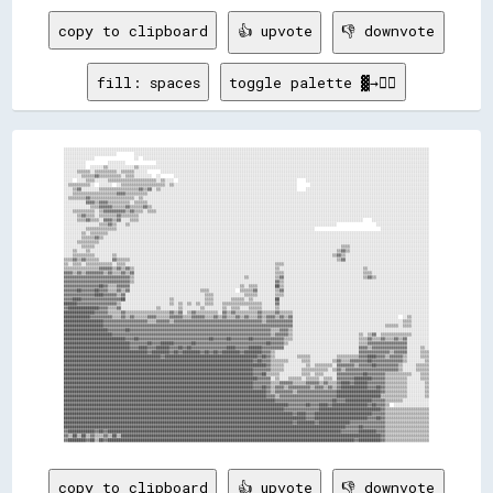
copy to clipboard
👍 upvote
👎 downvote
fill: spaces
toggle palette ▓→✊🏽
░░░░░░░░░░░░░░░░░░░░░░░░░░░░░░░░░░░░░░░░░░░░░░░░░░░░░░░░░░░░░░░░░░░░░░░░░░░░░░░░░░░░░░░░░░░░░░░░░░░░░░░░░░░░░░░░░░░░░░░░░░░░░░░░░░░░░░░░░░░░░░░░░░░░░░░░░░░░░░░░░░░░░░
░░░░░░░░░░░░░░░░░░░░░░░░        ░░░░░░░░░░░░░░░░░░░░░░░░░░░░░░░░░░░░░░░░░░░░░░░░░░░░░░░░░░░░░░░░░░░░░░░░░░░░░░░░░░░░░░░░░░░░░░░░░░░░░░░░░░░░░░░░░░░░░░░░░░░░░░░░░░░░░░
░░░░░░░░░░░░░░                  ░░  ░░░░░░░░░░░░░░░░░░░░░░░░░░░░░░░░░░░░░░░░░░░░░░░░░░░░░░░░░░░░░░░░░░░░░░░░░░░░░░░░░░░░░░░░░░░░░░░░░░░░░░░░░░░░░░░░░░░░░░░░░░░░░░░░░░
░░░░░░░░░░          ░░░░░░░░              ░░░░░░░░░░░░░░░░░░░░░░░░░░░░░░░░░░░░░░░░░░░░░░░░░░░░░░░░░░░░░░░░░░░░░░░░░░░░░░░░░░░░░░░░░░░░░░░░░░░░░░░░░░░░░░░░░░░░░░░░░░░░
░░░░░░░░░░  ░░░░░░▒▒░░░░░░░░░░░░▒▒░░░░░░░░░░░░░░░░░░░░░░░░░░░░░░░░░░░░░░░░░░░░░░░░░░░░░░░░░░░░░░░░░░░░░░░░░░░░░░░░░░░░░░░░░░░░░░░░░░░░░░░░░░░░░░░░░░░░░░░░░░░░░░░░░░░░
░░░░░░▒▒▒▒▒▒░░▒▒▒▒▒▒▒▒▒▒░░▒▒▒▒▒▒░░░░░░      ░░░░░░░░░░░░░░░░░░░░░░░░░░░░░░░░░░░░░░░░░░░░░░░░░░░░░░░░░░░░░░░░░░░░░░░░░░░░░░░░░░░░░░░░░░░░░░░░░░░░░░░░░░░░░░░░░░░░░░░░░░
░░░░░░░░▒▒▒▒▒▒▓▓▒▒▒▒▒▒▒▒▒▒░░▒▒▒▒░░░░░░░░  ░░      ░░░░░░░░░░░░░░░░░░░░░░░░░░░░░░░░░░░░░░░░░░░░░░░░░░░░░░░░░░░░░░░░░░░░░░░░░░░░░░░░░░░░░░░░░░░░░░░░░░░░░░░░░░░░░░░░░░░░
░░░░  ░░░░▒▒▒▒░░░░░░▒▒▒▒▒▒▒▒▒▒▒▒▒▒▒▒▒▒▒▒▒▒░░▒▒░░░░  ░░░░░░░░░░░░░░░░░░░░░░░░░░░░░░░░░░░░░░░░░░░░░░░░░░░░░░    ░░░░░░░░░░░░░░░░░░░░░░░░░░░░░░░░░░░░░░░░░░░░░░░░░░░░░░░░
░░▒▒▒▒▒▒▒▒▒▒░░  ░░░░░░  ░░▒▒▒▒▒▒▒▒▒▒▒▒▒▒▒▒▒▒▒▒░░▒▒░░░░░░░░░░░░░░░░░░░░░░░░░░░░░░░░░░░░░░░░░░░░░░░░░░░░░░░░      ░░░░░░░░░░░░░░░░░░░░░░░░░░░░░░░░░░░░░░░░░░░░░░░░░░░░░░
░░░░▒▒▓▓░░░░░░░░▒▒▒▒▒▒▒▒▒▒▒▒▒▒▒▒▒▒▓▓▒▒▓▓░░▒▒░░░░░░░░░░░░░░░░░░░░░░░░░░░░░░░░░░░░░░░░░░░░░░░░░░░░░░░░░░░░░░    ░░░░░░░░░░░░░░░░░░░░░░░░░░░░░░░░░░░░░░░░░░░░░░░░░░░░░░░░
░░░░▒▒▒▒▒▒▒▒▒▒▒▒▒▒▒▒▒▒▒▒▓▓▓▓▒▒▒▒▒▒▒▒▒▒░░░░░░░░░░░░░░░░░░░░░░░░░░░░░░░░░░░░░░░░░░░░░░░░░░░░░░░░░░░░░░░░░░░░░░░░░░░░░░░░░░░░░░░░░░░░░░░░░░░░░░░░░░░░░░░░░░░░░░░░░░░░░░░░
░░▒▒▒▒▒▒▒▒▓▓▒▒▒▒▒▒▒▒▒▒▒▒▒▒▒▒▒▒▒▒░░▒▒░░░░░░░░░░░░░░░░░░░░░░░░░░░░░░░░░░░░░░░░░░░░░░░░░░░░░░░░░░░░░░░░░░░░░░░░░░░░░░░░░░░░░░░░░░░░░░░░░░░░░░░░░░░░░░░░░░░░░░░░░░░░░░░░░░
░░░░░░░░░░▓▓▓▓▒▒▓▓▓▓▒▒▒▒▒▒▒▒▒▒░░▒▒▒▒▒▒░░░░░░░░░░░░░░░░░░░░░░░░░░░░░░░░░░░░░░░░░░░░░░░░░░░░░░░░░░░░░░░░░░░░░░░░░░░░░░░░░░░░░░░░░░░░░░░░░░░░░░░░░░░░░░░░░░░░░░░░░░░░░░░░
░░░░░░░░░░░░▒▒▒▒▓▓▓▓▓▓▒▒▒▒▒▒▓▓▒▒▒▒▒▒▓▓▒▒░░░░░░░░░░░░░░░░░░░░░░░░░░░░░░░░░░░░░░░░░░░░░░░░░░░░░░░░░░░░░░░░░░░░░░░░░░░░░░░░░░░░░░░░░░░░░░░░░░░░░░░░░░░░░░░░░░░░░░░░░░░░░░
░░░░▒▒▒▒▒▒▒▒▒▒░░▒▒▓▓▓▓▓▓▓▓▓▓▒▒▓▓▒▒▒▒░░▒▒▒▒░░░░░░░░░░░░░░░░░░░░░░░░░░░░░░░░░░░░░░░░░░░░░░░░░░░░░░░░░░░░░░░░░░░░░░░░░░░░░░░░░░░░░░░░░░░░░░░░░░░░░░░░░░░░░░░░░░░░░░░░░░░░
░░░░░░▒▒▓▓▒▒▒▒░░▒▒▒▒▒▒▒▒▓▓▒▒▒▒▒▒▒▒░░░░░░░░░░░░░░░░░░░░░░░░░░░░░░░░░░░░░░░░░░░░░░░░░░░░░░░░░░░░░░░░░░░░░░░░░░░░░░░░░░░░░░░░░░░░░░░░░░░░░░░░░░░░░░░░░░░░░░░░░░░░░░░░░░░░
░░░░░░▒▒▒▒▓▓▒▒▒▒░░▓▓▓▓▒▒▓▓░░░░▒▒▒▒░░░░░░░░░░░░░░░░░░░░░░░░░░░░░░░░░░░░░░░░░░░░░░░░░░░░░░░░░░░░░░░░░░░░░░░░░░░░░░░░░░░░░░░░░░░░░░░░░░░░░░    ░░░░░░░░░░░░░░░░░░░░░░░░░░
░░░░░░░░░░░░░░░░▒▒▒▒▓▓▒▒░░░░▒▒░░░░░░░░░░░░░░░░░░░░░░░░░░░░░░░░░░░░░░░░░░░░░░░░░░░░░░░░░░░░░░░░░░░░░░░░░░░░░░░░░░░░░░░░░░░░░░                  ░░░░░░░░░░░░░░░░░░░░░░░░
░░░░░░░░░░▒▒▒▒▒▒▒▒▒▒▒▒▒▒░░░░░░░░░░░░░░░░░░░░░░░░░░░░░░░░░░░░░░░░░░░░░░░░░░░░░░░░░░░░░░░░░░░░░░░░░░░░░░░░░░░░░░░░░░                              ░░░░░░░░░░░░░░░░░░░░░░
░░░░░░░░▒▒░░▒▒▒▒▒▒▒▒░░░░░░░░░░░░░░░░░░░░░░░░░░░░░░░░░░░░░░░░░░░░░░░░░░░░░░░░░░░░░░░░░░░░░░░░░░░░░░░░░░░░░░░░░░░░░░░░░░░░░░░░░░░░░░░░░░░░░░░░░░░░░░░░░░░░░░░░░░░░░░░░░░
░░░░░░░░▒▒▒▒▒▒▓▓▒▒░░░░░░░░░░░░░░░░░░░░░░░░░░░░░░░░░░░░░░░░░░░░░░░░░░░░░░░░░░░░░░░░░░░░░░░░░░░░░░░░░░░░░░░░░░░░░░░░░░░░░░░░░░░░░░░░░░░░░░░░░░░░░░░░░░░░░░░░░░░░░░░░░░░░
░░░░░░▒▒▒▒▒▒▒▒▒▒░░░░░░░░░░░░░░░░░░░░░░░░░░░░░░░░░░░░░░░░░░░░░░░░░░░░░░░░░░░░░░░░░░░░░░░░░░░░░░░░░░░░░░░░░░░░░░░░░░░░░░░░░░░░░░░░░░░░░░░░░░░░░░░░░░░░░░░░░░░░░░░░░░░░░░
░░░░░░░░▒▒▒▒▒▒░░░░░░░░░░░░░░░░░░░░░░░░░░░░░░░░░░░░░░░░░░░░░░░░░░░░░░░░░░░░░░░░░░░░░░░░░░░░░░░░░░░░░░░░░░░░░░░░░░░░░░░░░░░░░░░░▒▒▒▒░░░░░░░░░░░░░░░░░░░░░░░░░░░░░░░░░░░░
░░░░▒▒░░░░▒▒░░░░░░░░░░░░░░░░░░░░░░░░░░░░░░░░░░░░░░░░░░░░░░░░░░░░░░░░░░░░░░░░░░░░░░░░░░░░░░░░░░░░░░░░░░░░░░░░░░░░░░░░░░░░░░░░▒▒▓▓▒▒░░░░░░░░░░░░░░░░░░░░░░░░░░░░░░░░░░░░
░░░░▒▒▒▒▒▒▒▒▒▒░░░░░░░░▒▒░░░░░░░░░░░░░░░░░░░░░░░░░░░░░░░░░░░░░░░░░░░░░░░░░░░░░░░░░░░░░░░░░░░░░░░░░░░░░░░░░░░░░░░░░░░░░░░░░░▒▒▓▓▒▒░░░░░░░░░░░░░░░░░░░░░░░░░░░░░░░░░░░░░░
▒▒▒▒▓▓▒▒▓▓▒▒▒▒▒▒░░░░░░▓▓▒▒▒▒▒▒░░░░░░░░░░░░░░░░░░░░░░░░░░░░░░░░░░░░░░░░░░░░░░░░░░░░░░░░░░░░░░░░░░░░░░░░░░░░░░░░░░░░░░░░░░░░░░▒▒▓▓░░░░░░░░░░░░░░░░░░░░░░░░░░░░░░░░░░░░░░
▒▒░░▒▒▒▒░░▒▒▒▒▒▒▒▒▒▒▒▒░░▒▒▒▒░░░░░░░░░░░░░░░░░░░░░░░░░░░░░░░░░░░░░░░░░░░░░░░░░░░░░░░░░░░░░░░░░░░░▒▒▒▒░░░░░░░░░░░░░░░░░░░░░░░░░░░░░░░░░░░░░░░░░░░░░░░░░░░░░░░░░░░░░░░░░░
▒▒▒▒▒▒▒▒▒▒▒▒▒▒▒▒▓▓▓▓▓▓▒▒▓▓▒▒▓▓▒▒░░░░░░░░░░░░░░░░░░░░░░░░░░░░░░░░░░░░░░░░░░░░░░░░░░░░░░░░░░░░░░░░▒▒░░░░░░░░░░░░░░░░░░░░░░░░░░░░░░░░░░░░░░▒▒░░░░░░░░░░░░░░░░░░░░░░░░░░░░
▓▓▓▓▒▒▓▓▒▒▓▓▓▓▓▓▓▓▒▒▓▓▒▒▒▒▓▓▒▒▓▓░░░░░░░░░░░░░░░░░░░░░░░░░░░░░░░░░░░░░░░░░░░░░░░░░░░░░░░░░░░░░░░░▒▒▒▒░░░░░░░░░░░░░░░░░░░░░░░░░░░░░░░░░░░░▒▒▒▒░░░░░░░░░░░░░░░░░░░░░░░░░░
▓▓▓▓▓▓▓▓▓▓▓▓▓▓▓▓▓▓▓▓▓▓▓▓▓▓▓▓▓▓▒▒░░░░░░░░░░░░░░░░░░░░░░░░░░░░░░░░░░░░░░░░░░░░░░░░░░▒▒░░░░░░░░░░░░▒▒▓▓░░░░░░░░░░░░░░░░░░░░░░░░░░░░░░░░░░░░▒▒▓▓▒▒░░░░░░░░░░░░░░░░░░░░░░░░
▓▓▓▓▓▓▓▓▓▓▓▓▓▓▓▓▓▓▓▓▓▓▓▓▓▓▓▓▓▓▒▒░░░░░░░░░░░░░░░░░░░░░░░░░░░░░░░░░░░░░░░░░░░░░░░░░░░░░░░░░░░░░░░░▓▓▒▒░░░░░░░░░░░░░░░░░░░░░░░░░░░░░░░░░░░░░░░░░░░░░░░░░░░░░░░░░░░░░░░░░░
▓▓▓▓▓▓▓▓▓▓▓▓▓▓▓▓██▓▓▒▒▒▒▓▓▓▓▓▓░░░░░░░░░░░░░░░░░░░░░░░░░░░░░░░░░░░░░░░░░░░░░░░░░░▒▒░░▒▒▒▒░░░░░░░░██▒▒░░░░░░░░░░░░░░░░░░░░░░░░░░░░░░░░░░░░░░░░░░░░░░░░░░░░░░░░░░░░░░░░░░
▓▓▓▓▓▓██▓▓▓▓▓▓██▓▓▓▓▒▒▒▒▓▓▒▒▓▓░░░░░░░░░░░░░░░░░░░░░░░░░░░░░░░░▒▒▒▒░░░░░░░░░░░░  ▒▒▒▒▒▒▓▓░░░░░░░░▒▒▓▓░░░░░░░░░░░░░░░░░░░░░░░░░░░░░░░░░░░░░░░░░░░░░░░░░░░░░░░░░░░░░░░░░░
▓▓▓▓▓▓▓▓▓▓▓▓▓▓████▓▓▓▓▓▓▒▒▓▓░░░░░░░░░░░░░░░░░░░░░░░░░░░░░░░░░░░░▒▒▒▒░░░░░░░░░░░░░░▒▒▒▒▒▒░░░░░░░░▒▒▒▒░░░░░░░░░░░░░░░░░░░░░░░░░░░░░░░░░░░░░░░░░░░░░░░░░░░░░░░░░░░░░░░░░░
▓▓▓▓████▓▓▓▓▓▓▓▓▓▓▓▓▓▓▓▓▓▓██░░░░░░░░░░░░░░░░░░░░▒▒░░░░░░░░░░░░░░▒▒▒▒░░░░░░░░▒▒▒▒▒▒░░▒▒░░░░░░░░░░██░░░░░░░░░░░░░░░░░░░░░░░░░░░░░░░░░░░░░░░░░░░░░░░░░░░░░░░░░░░░░░░░░░░░
██████▓▓▓▓▓▓▓▓▓▓▓▓▓▓▓▓▓▓▒▒░░░░░░░░░░░░░░░░░░░░░░▒▒░░▒▒░░▒▒░░▒▒░░▒▒▒▒░░░░▒▒▒▒▒▒▒▒▒▒▒▒▒▒▒▒▒▒░░░░░░▓▓░░░░░░░░░░░░░░░░░░░░░░░░░░░░░░░░░░░░░░░░░░░░░░░░░░░░░░░░░░░░░░░░░░░░
▓▓██████████████▓▓▓▓▒▒▒▒▓▓░░░░░░░░░░░░░░░░▒▒░░░░░░░░▒▒░░░░░░░░▒▒░░░░░░░░▒▒░░▒▒▒▒░░░░▒▒▒▒▒▒░░░░░░▒▒░░░░░░░░░░░░░░░░░░░░░░░░░░░░░░░░░░░░░░░░░░░░░░░░░░░░░░░░░░░░░░░░░░░░
██████████████▓▓▓▓▓▓▒▒▒▒▒▒▓▓▒▒▒▒▒▒▒▒▒▒▒▒▒▒▒▒▒▒▒▒▓▓▒▒▓▓░░▒▒▓▓▒▒▒▒▒▒▒▒▒▒░░▓▓▒▒▓▓▒▒▒▒▒▒▒▒▒▒▓▓▒▒▒▒▒▒▓▓▒▒▒▒▒▒░░░░░░░░░░░░░░░░░░░░░░░░░░░░░░░░░░░░░░░░░░░░░░░░░░░░░░░░░░░░░░
████████████▓▓▓▓▓▓▓▓▓▓▒▒▒▒▓▓▒▒▓▓▒▒▒▒▒▒▓▓▓▓▒▒▒▒▒▒▓▓▓▓▓▓▒▒▒▒▓▓▓▓▓▓▒▒▒▒▓▓▒▒▓▓▒▒▒▒▓▓▒▒▓▓▒▒▒▒▓▓▒▒▓▓▓▓▒▒▓▓▒▒▓▓░░░░░░░░░░░░░░░░░░░░░░░░░░░░░░░░░░░░░░░░░░░░░░░░  ░░▒▒░░░░░░░░
██████████████████▓▓▓▓▓▓▓▓▓▓▓▓▓▓▓▓▓▓▓▓▒▒▒▒▓▓▓▓▓▓▒▒▓▓▓▓▓▓▓▓▓▓▓▓▓▓▓▓▓▓▓▓▓▓▓▓▓▓▓▓▓▓▓▓▓▓▓▓▓▓▓▓▒▒▓▓▓▓▓▓▓▓▓▓▓▓░░░░░░░░░░░░░░░░░░░░░░░░░░░░░░░░░░░░░░░░░░░░░░░░░░▒▒▒▒░░░░░░░░
██████████████████▓▓▓▓▓▓▓▓▓▓▓▓▓▓▓▓▓▓▓▓▓▓▓▓▓▓▓▓▓▓▓▓▓▓▓▓▓▓▓▓▓▓▓▓▓▓▓▓▓▓▓▓▓▓▓▓▓▓▓▓▓▓▓▓▓▓▓▓▓▓▓▓▓▓▓▓▓▓▓▓▓▓▓▓▓▓░░░░░░░░░░░░░░░░░░░░░░░░░░░░░░░░░░░░░░░░░░▒▒▒▒▒▒░░▒▒▒▒░░░░░░░░
████████████████████▓▓▓▓▓▓▓▓██▓▓▓▓▓▓▓▓▓▓▓▓▓▓▓▓▓▓▓▓▓▓▓▓▓▓▓▓▓▓▓▓▓▓▓▓▓▓▓▓▓▓▓▓▓▓▓▓▓▓▓▓▓▓▓▓▓▓▓▓▓▓▓▓▒▒▒▒▓▓▓▓▒▒░░░░░░░░░░░░░░░░░░░░░░░░░░░░░░░░░░░░░░░░░░░░░░░░░░░░░░░░░░░░░░
██████████████████████▓▓▓▓▓▓▓▓▓▓▓▓▓▓▓▓▓▓▓▓▓▓▓▓▓▓▓▓▓▓▓▓▓▓▓▓▓▓▓▓▓▓▓▓▓▓▓▓▓▓▓▓▓▓▓▓▓▓▓▓▓▓▓▓▓▓▓▓▓▓▓▓▒▒▓▓▓▓▓▓▒▒░░░░░░░░░░░░░░░░░░░░░░░░░░░░░░▒▒░░▒▒▓▓░░▒▒▒▒▒▒▒▒▒▒▒▒▒▒░░░░░░░░
████████████████████████████▓▓▓▓██▓▓▓▓▓▓▓▓▓▓▓▓▓▓▓▓▓▓▓▓▓▓▓▓▓▓▓▓▓▓▓▓██▓▓▓▓▓▓██▓▓▓▓▓▓▓▓██▓▓▓▓▓▓▓▓▓▓▓▓▓▓▒▒▒▒░░░░░░░░░░░░░░░░░░░░░░░░░░░░░░▒▒▒▒▓▓▒▒▒▒▓▓▒▒▒▒▓▓▒▒▓▓░░░░░░░░░░
██████████████████████████████▓▓▓▓▓▓▓▓██▓▓▓▓██████▓▓▓▓▓▓▓▓██▓▓▓▓▓▓▓▓▓▓▓▓▓▓▓▓▓▓▓▓▓▓▓▓▓▓▓▓▓▓▓▓██▓▓▓▓▓▓▒▒░░░░░░░░░░░░░░░░░░░░░░░░░░░░░░░░▒▒▒▒▓▓▓▓▓▓▓▓▓▓▓▓▓▓▓▓▓▓░░░░░░░░░░
██████████████████████████████▓▓▓▓████▓▓▓▓██████▓▓▓▓██▓▓██▓▓▓▓▓▓▓▓▓▓▓▓▓▓▓▓████▓▓▓▓▓▓██████▓▓▓▓▓▓▓▓▓▓░░░░░░░░░░░░░░░░░░░░░░░░░░░░░░░░░░▓▓▓▓▒▒▓▓▓▓▓▓▓▓▓▓▓▓▓▓▓▓░░░░░░▒▒░░
██████████████████████████████████████▓▓████████▓▓██▓▓████████▓▓██▓▓██▓▓████████▓▓████████▓▓▓▓▒▒░░░░░░░░░░░░░░░░░░░░░░░░░░░░░░░░░░░░░░▓▓▓▓▓▓▓▓▓▓▓▓▓▓▒▒▓▓▓▓▓▓░░░░░░▒▒▒▒
████████████████████████████████████████████▓▓██████████████████████████████████████████▓▓██▓▓▒▒░░░░░░░░░░▒▒▒▒▒▒░░░░░░░░░░░░▒▒▒▒▒▒▒▒▒▒▓▓▓▓████▓▓▓▓▒▒▓▓▓▓▓▓▒▒░░░░░░▒▒▒▒
██████████████████████████████████████████████████████████████████████████████████████▓▓██▓▓▓▓▒▒▒▒▒▒▒▒░░░░░░▒▒▒▒░░░░░░░░░░▒▒▓▓▒▒▒▒▓▓▓▓▓▓▓▓██▓▓▓▓▓▓▓▓▓▓▓▓▓▓▒▒░░░░░░░░▒▒
████████████████████████████████████████████████████████████████████████████████████████████▓▓▒▒▒▒▒▒░░░░░░░░░░▒▒░░▒▒▒▒▒▒▒▒░░▓▓▓▓▓▓▓▓▒▒▓▓▓▓▓▓██▓▓▓▓▓▓▓▓▓▓▒▒░░░░░░▒▒▒▒▒▒
██████████████████████████████████████████████████████████████████████████████████████▓▓▓▓▓▓▓▓▒▒▒▒▒▒░░░░░░░░▒▒▒▒▒▒▒▒▒▒▒▒░░▒▒▓▓▒▒▓▓▓▓▓▓▓▓▓▓▓▓▓▓▓▓▓▓▓▓▓▓▓▓▒▒░░░░░░▒▒▒▒▒▒
██████████████████████████████████████████████████████████████████████████████████████▓▓▓▓██▒▒▒▒▒▒░░░░░░░░░░▒▒▒▒░░▒▒▒▒░░░░░░▓▓▓▓▓▓▓▓▓▓▓▓██▓▓▓▓▓▓▓▓▒▒▒▒▒▒▒▒▒▒▒▒░░░░▒▒▒▒
████████████████████████████████████████████████████████████████████████████████████████▓▓▓▓▓▓░░▒▒░░░░▒▒▒▒▒▒░░▒▒▒▒▒▒░░▒▒▒▒░░▓▓▓▓▓▓▓▓████████▓▓▓▓▓▓▒▒▒▒▒▒▒▒▒▒░░░░░░▒▒▒▒
██████████████████████████████████████████████████████████████████████████████████████▓▓▓▓▓▓▓▓▒▒▒▒▓▓▓▓▓▓▒▒▒▒▒▒▓▓▓▓▓▓▒▒▓▓▒▒▒▒▓▓████▓▓██████▓▓▓▓▓▓▓▓▒▒▒▒▒▒▒▒▒▒░░░░░░░░▒▒
██████████████████████████████████████████████████████████████████████████████████████▓▓▓▓██▓▓▒▒▓▓▓▓▒▒▓▓▓▓▓▓▓▓▓▓▒▒▓▓▓▓▒▒▓▓▒▒▓▓████████████▓▓▓▓██▓▓▒▒▒▒▒▒▒▒▒▒░░░░░░░░▒▒
████████████████████████████████████████████████████████████████████████████████████████████▓▓▒▒▓▓▓▓▓▓▓▓▒▒▓▓▓▓▓▓▓▓▓▓▓▓▓▓▓▓▓▓████████████████████▓▓▒▒▒▒▒▒▒▒▒▒░░░░░░░░▒▒
████████████████████████████████████████████████████████████████████████████████████████████▓▓▓▓▒▒▓▓▓▓▓▓▓▓▓▓▓▓▓▓▓▓▓▓▓▓▓▓▓▓▓▓████████████████████▒▒▒▒▒▒▒▒▒▒▒▒░░░░░░░░▒▒
████████████████████████████████████████████████████████████████████████████████████████████████▓▓▓▓▓▓▓▓▓▓▓▓▓▓▓▓▓▓▓▓▓▓▓▓▓▓██▓▓▓▓████████████▓▓▓▓▓▓▒▒▒▒▒▒▒▒░░░░░░░░░░░░
██████████████████████████████████████████████████████████████████████████████████████████████████████▓▓▓▓▓▓▓▓██▓▓▓▓████▓▓████████████████▓▓██▓▓▓▓▒▒  ░░░░░░░░░░░░░░░░
████████████████████████████████████████████████████████████████████████████████████████████████████▓▓▓▓▓▓▓▓▓▓▓▓▓▓▓▓████████████████████████████▓▓▒
copy to clipboard
👍 upvote
👎 downvote