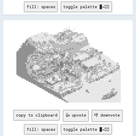
fill: spaces
toggle palette ▓→✊🏽
                                                                                                                                                                              
                                                                                        ░░                                                                                    
                                                                                    ░░  ░░                                                                                    
                                                                                ░░░░░░  ░░      ░░                                                                            
                                                                                ░░  ▒▒▒▒▒▒▒▒                                                                                  
                                                                              ░░▒▒▒▒▒▒▒▒▒▒▒▒▒▒░░                                                                              
                                          ░░░░░░░░░░░░                ░░▒▒▒▒▒▒▒▒▒▒▒▒░░▒▒░░░░▒▒▒▒▒▒▒▒▒▒░░                                                                      
                                    ░░░░░░░░░░░░▒▒░░░░░░            ░░▒▒░░▒▒▒▒▓▓▓▓▒▒░░░░▒▒▒▒▒▒▒▒▒▒▒▒▒▒▒▒░░▒▒▒▒▒▒░░                                                            
                              ░░░░░░░░░░░░░░░░░░▒▒░░▒▒░░░░▒▒░░░░▒▒▒▒▒▒▒▒░░▒▒▓▓▓▓▒▒▒▒▒▒▒▒▒▒▒▒▒▒▒▒▒▒░░░░▒▒▒▒▒▒░░░░░░                                                            
                          ░░░░░░░░▒▒░░░░░░░░░░░░░░▒▒░░░░░░░░░░▒▒▒▒▒▒▒▒▒▒▒▒▓▓▒▒▒▒▒▒▒▒▒▒▒▒▒▒▒▒▒▒░░░░░░▒▒▒▒░░░░░░░░░░░░                                                          
                      ░░▒▒░░░░░░░░░░░░░░░░░░▒▒░░░░░░░░░░░░░░░░░░▒▒▒▒▒▒▒▒▒▒▓▓░░▒▒▒▒▒▒▒▒▓▓▒▒▒▒▒▒░░░░▒▒░░░░░░░░░░░░░░▒▒▒▒                                                        
                    ▒▒▒▒▒▒▒▒░░░░░░░░░░░░░░░░░░░░░░░░░░░░░░░░░░░░░░░░▒▒▓▓▒▒▓▓▒▒▓▓▒▒▒▒▒▒▒▒▒▒▒▒▓▓▒▒░░░░░░░░░░▒▒▒▒▒▒░░░░▒▒░░                                                      
                  ▓▓▒▒▒▒░░▒▒░░░░░░░░░░░░░░░░░░░░░░░░░░░░▒▒▒▒░░░░░░░░▒▒▒▒▒▒▒▒▒▒▒▒▒▒░░░░░░▒▒▒▒▒▒░░░░░░░░░░░░░░░░░░░░▒▒▒▒▒▒                                                      
                ▒▒▓▓▓▓▒▒▒▒▒▒▒▒▒▒░░░░░░▒▒░░░░░░▒▒▒▒░░░░▒▒▒▒▒▒▒▒▒▒░░░░▒▒░░▒▒▒▒▒▒▒▒░░░░▒▒▒▒▒▒▒▒░░░░▒▒░░░░░░░░░░░░▒▒▒▒▒▒▒▒▒▒                                                      
            ░░░░▓▓▓▓▒▒▒▒▒▒▒▒▒▒▓▓▒▒▒▒▒▒▒▒▒▒░░▒▒▒▒▓▓▒▒░░░░▒▒▓▓▒▒▓▓▒▒░░░░░░▒▒░░░░░░▒▒░░░░▒▒▒▒▒▒▒▒▒▒▒▒▒▒▒▒▒▒▒▒▒▒▒▒▒▒▒▒▒▒▒▒▒▒                                                      
            ▓▓▓▓▓▓▒▒▓▓▓▓▒▒▒▒▒▒▒▒▒▒▒▒▒▒▒▒▓▓░░▒▒▒▒▒▒▒▒░░▒▒░░▒▒▒▒▒▒▒▒▒▒▒▒▒▒░░░░▒▒░░░░▒▒▓▓▒▒▒▒▒▒▒▒▒▒▒▒▒▒▒▒▓▓▒▒▒▒▒▒▒▒▒▒▒▒▒▒▒▒▒▒                                                    
        ░░░░▓▓▓▓▓▓▒▒▓▓▓▓▓▓▒▒▒▒▒▒▒▒▒▒▒▒░░▒▒▒▒▒▒▒▒▒▒░░▒▒▒▒▒▒░░▒▒▒▒▒▒▒▒▒▒▒▒▒▒▒▒▒▒▒▒▒▒▒▒▒▒▒▒▒▒▒▒▒▒▒▒▒▒▒▒▒▒▒▒▒▒▓▓▒▒▒▒▒▒▒▒▒▒▒▒░░                                                    
        ░░▓▓▓▓▓▓▓▓▓▓▓▓▓▓▓▓▓▓▓▓▒▒▒▒▒▒▒▒░░▒▒▒▒▒▒▒▒░░▒▒▒▒▒▒▒▒░░▒▒▒▒▒▒▒▒▒▒▒▒▒▒▒▒▒▒▒▒▒▒▒▒▒▒▒▒▒▒▒▒▒▒▒▒▒▒▒▒▒▒▒▒▒▒▒▒▒▒▒▒▒▒▒▒░░░░░░░░                                                  
        ░░▓▓▓▓▓▓▓▓▓▓▓▓▓▓▓▓▓▓▓▓▓▓▒▒░░▒▒▒▒▒▒▒▒░░▒▒░░░░░░▒▒░░░░░░▒▒▒▒▒▒▒▒▒▒▒▒▒▒▒▒▒▒▒▒▒▒▒▒▒▒▒▒▒▒▒▒▒▒▒▒▒▒▒▒▒▒▒▒▒▒▒▒▒▒░░░░░░░░░░░░░░░░                                              
      ▒▒▓▓▓▓▓▓▓▓▓▓▓▓▓▓▓▓▓▓▓▓▓▓▓▓▓▓▒▒▒▒░░▒▒▒▒▒▒░░░░░░▒▒▒▒░░▒▒▒▒▒▒▒▒▒▒░░▒▒░░▒▒▒▒▒▒▒▒▒▒▒▒▒▒▒▒▓▓▒▒▓▓▒▒▒▒▒▒▒▒▒▒▒▒░░░░░░░░░░░░░░▒▒▒▒▒▒▒▒░░                                          
      ▓▓▓▓▓▓▓▓▓▓▓▓▓▓▓▓▓▓▓▓▓▓▓▓▓▓▓▓▒▒▒▒░░░░░░▒▒▒▒▒▒▒▒░░▒▒▒▒▒▒░░▓▓▒▒▒▒▒▒▒▒░░▓▓░░▒▒▒▒▒▒▓▓▒▒▓▓▒▒▒▒▒▒▒▒▒▒▒▒▒▒▒▒░░░░░░░░░░░░▓▓░░░░░░▒▒▒▒▒▒▒▒▒▒                                      
    ▓▓▓▓▓▓▓▓▓▓▓▓▓▓▓▓▓▓▓▓▓▓▓▓▓▓▓▓▒▒▒▒▒▒▒▒▒▒░░▒▒░░▒▒▒▒▒▒▒▒▒▒▒▒░░▒▒▓▓▒▒▒▒▒▒▒▒▒▒▒▒▒▒▓▓▒▒▒▒▒▒▒▒▒▒▒▒▒▒▒▒▒▒▒▒▒▒▒▒▒▒▒▒▒▒▒▒▒▒▒▒░░░░▒▒▒▒▒▒▒▒▒▒▓▓▓▓                                      
  ▓▓▓▓▓▓▓▓▓▓▓▓▓▓▓▓▓▓▓▓▓▓▓▓▓▓▓▓▒▒▓▓▓▓▒▒▓▓▓▓▒▒▒▒▒▒▒▒▒▒▓▓▒▒▒▒▒▒▒▒░░▓▓▓▓▓▓▒▒▒▒▓▓▒▒▒▒▒▒▒▒░░▒▒▒▒▒▒▒▒▒▒▒▒▒▒▒▒▒▒▒▒▒▒▒▒▒▒▒▒▒▒▒▒▒▒▒▒▒▒▒▒▒▒▒▒▒▒▒▒▒▒▒▒▒▒▓▓▓▓                              
  ▓▓▓▓▓▓▓▓▓▓▓▓▓▓▓▓▓▓▓▓▓▓▓▓▓▓▓▓▒▒▒▒▒▒▓▓▒▒▓▓▓▓▓▓▒▒▓▓▒▒▓▓▓▓▓▓▓▓▓▓▓▓▒▒▒▒▓▓▒▒▓▓▒▒▒▒▒▒▓▓▒▒░░░░▒▒▓▓▒▒▒▒▒▒▒▒░░░░░░░░▒▒▒▒░░░░▒▒▒▒▒▒▒▒▒▒▒▒▓▓░░▒▒▒▒▒▒▒▒▒▒▒▒                              
  ▓▓▓▓▓▓▓▓▓▓▓▓▓▓▓▓▓▓▓▓▓▓▒▒▒▒▒▒▒▒▒▒▒▒▒▒░░▒▒▒▒▓▓▓▓▓▓▒▒▒▒▒▒▒▒▓▓▓▓▒▒▒▒▒▒▒▒░░▒▒▓▓██▓▓▓▓░░░░▒▒▒▒▒▒▒▒▒▒▒▒▒▒▓▓░░░░▒▒░░░░░░░░░░░░▒▒▒▒▒▒▒▒▒▒  ▒▒▒▒▒▒▒▒▒▒░░░░                            
  ▓▓▓▓▓▓▓▓▓▓▓▓▓▓▓▓▓▓▓▓▒▒▒▒▒▒▓▓▓▓▓▓▓▓▓▓▒▒▒▒▒▒▒▒▒▒▒▒▒▒▒▒▒▒▒▒▒▒▒▒▒▒░░░░░░░░▒▒▒▒▓▓▓▓▓▓░░░░▒▒▒▒▓▓▒▒▒▒░░▒▒▒▒▒▒░░  ░░░░░░░░░░░░░░▒▒▓▓██▒▒▒▒▒▒░░░░▒▒░░░░░░░░░░                        
  ▓▓▓▓▓▓▓▓▓▓▓▓▓▓▓▓▓▓▒▒▒▒▒▒▓▓▒▒░░▒▒▒▒▒▒▒▒▒▒▓▓▓▓▒▒▒▒▒▒▒▒░░▓▓▒▒▒▒▒▒░░░░░░▒▒░░▒▒▒▒▓▓▒▒░░▓▓▒▒▒▒▒▒▒▒▒▒░░▒▒░░░░░░░░  ░░░░░░░░░░▒▒▒▒▓▓▒▒▒▒░░▒▒░░░░▓▓▒▒░░░░░░░░░░░░                    
  ▓▓▓▓▓▓▓▓▓▓▓▓▓▓▓▓▓▓▒▒░░▒▒▒▒▒▒▒▒▓▓▓▓▒▒▒▒▒▒▒▒▒▒▒▒▒▒▒▒▒▒▒▒▒▒░░▒▒▒▒▒▒▒▒▓▓▒▒░░▒▒▓▓▒▒░░▒▒▒▒▓▓▓▓▒▒▒▒▒▒░░░░░░░░  ░░░░░░░░░░▓▓▒▒▓▓▒▒▒▒░░░░░░░░░░▒▒▒▒▒▒░░░░░░░░░░░░░░                  
  ▓▓▓▓▓▓▓▓▓▓▓▓▓▓▓▓▓▓▒▒▒▒▒▒▒▒▓▓▒▒▒▒▒▒▒▒▒▒▒▒▒▒▒▒▓▓▒▒░░░░░░▒▒░░░░▓▓▓▓▓▓▒▒░░▓▓▒▒▒▒▒▒▒▒▒▒░░▓▓▒▒▒▒▒▒▓▓░░░░░░▒▒▓▓░░░░░░▒▒▒▒▒▒▒▒▒▒░░░░░░░░░░░░░░▒▒▒▒▒▒░░░░▒▒░░░░░░░░░░                
  ▓▓▓▓▓▓▓▓▓▓▓▓▓▓▓▓▓▓░░▒▒▒▒▒▒▒▒▓▓▒▒▒▒▓▓▒▒▒▒▒▒▒▒▒▒▒▒▒▒▒▒▒▒▒▒▒▒▒▒▓▓▒▒▒▒▓▓▒▒▒▒▒▒▒▒▒▒▒▒▒▒▓▓▒▒▒▒▒▒▒▒▓▓▒▒▓▓▓▓▓▓▓▓▒▒▓▓▒▒▒▒▒▒▒▒░░░░░░░░░░░░░░░░░░░░░░░░░░▓▓▓▓░░░░░░░░░░░░░░            
  ▓▓▓▓▓▓▓▓▓▓▓▓▓▓▓▓▓▓▒▒▓▓░░▒▒▒▒░░░░▒▒▒▒▒▒▓▓▒▒▒▒▒▒▓▓▓▓▒▒▒▒▒▒▓▓██▓▓▒▒▓▓▒▒▒▒▒▒▓▓██▒▒▒▒▓▓▓▓▓▓▒▒▒▒▓▓▒▒▒▒▓▓▓▓▒▒▒▒▓▓▒▒▒▒░░░░░░░░░░░░░░░░░░░░░░░░░░░░░░░░▒▒▒▒░░░░░░░░░░░░░░░░          
  ▓▓▓▓▓▓▓▓▓▓▓▓▓▓▒▒▒▒▓▓▒▒▒▒▒▒▒▒▒▒▒▒▒▒▓▓▒▒▒▒░░▒▒▒▒▒▒▒▒▒▒▓▓▒▒▓▓▓▓▓▓▓▓▒▒▓▓▒▒▒▒██▓▓▓▓▓▓▓▓▓▓▓▓▓▓▓▓▓▓▒▒▒▒▓▓▒▒▒▒▓▓▓▓▒▒░░░░░░░░░░░░░░░░░░░░░░░░░░░░▒▒░░░░▒▒▒▒▒▒░░░░▓▓▒▒░░░░░░░░░░▒▒    
  ▓▓▓▓▓▓▓▓▓▓▓▓▓▓▓▓▒▒▒▒▒▒▒▒▒▒▒▒▒▒▒▒▒▒▓▓▒▒▒▒▒▒▓▓▒▒▓▓▒▒▒▒▓▓▓▓▒▒▒▒▓▓▓▓▒▒▓▓▓▓▒▒████▓▓░░▓▓▒▒▓▓▓▓▒▒▓▓▓▓▒▒▒▒▒▒▒▒▓▓▓▓▒▒▒▒▒▒░░░░░░░░░░░░░░░░░░▒▒▒▒▒▒▒▒▒▒░░░░▒▒▒▒░░▒▒▒▒▒▒░░░░░░░░░░▒▒    
  ▓▓▓▓▓▓▓▓▓▓▓▓▓▓▓▓▒▒▒▒░░▓▓▒▒▓▓▒▒░░░░░░▒▒▒▒▒▒▒▒▒▒▒▒▒▒▒▒▓▓▒▒▒▒▒▒▒▒▒▒▒▒▓▓██▓▓▓▓██▓▓▒▒▒▒▒▒▒▒▓▓▓▓▒▒▒▒▒▒▒▒▒▒▒▒▒▒▓▓▒▒▒▒▓▓▒▒░░░░░░░░░░░░░░▒▒▒▒▒▒░░▒▒░░░░▒▒▒▒▒▒░░░░▒▒▒▒░░░░░░░░▒▒▒▒▒▒  
  ▓▓▓▓▓▓▓▓▓▓▓▓▓▓▓▓▒▒▒▒▒▒▓▓▓▓▒▒░░░░░░░░░░▒▒▓▓▒▒░░▒▒▒▒▒▒▒▒▒▒▒▒▓▓▓▓▓▓▓▓▒▒▓▓▓▓▓▓▓▓▓▓░░▓▓▒▒▒▒▒▒▒▒▓▓░░▒▒▒▒▒▒▒▒░░▒▒▒▒▓▓▓▓▓▓▓▓▒▒░░▒▒▓▓▓▓▒▒▓▓▒▒▒▒▒▒▒▒▒▒▒▒▒▒░░░░▒▒▒▒▒▒░░▒▒░░▒▒░░░░░░▓▓  
  ▓▓▓▓▓▓▓▓▓▓▓▓▓▓▓▓▒▒▒▒▒▒▓▓▓▓▒▒░░░░░░░░░░▒▒▒▒▓▓▓▓▓▓▓▓▒▒▒▒▒▒▓▓▒▒▒▒▒▒▒▒▓▓▓▓▒▒▓▓▓▓░░▒▒░░▒▒▒▒▒▒▓▓▒▒░░▒▒▒▒░░▒▒░░▒▒▒▒▓▓▓▓██▓▓▓▓▒▒▓▓▒▒██▒▒░░▓▓░░▒▒▒▒▒▒▒▒░░░░░░░░░░░░░░░░▒▒░░░░▒▒▓▓▒▒  
  ▓▓▓▓▓▓▓▓▓▓▓▓▓▓▓▓▓▓▒▒▒▒▒▒▒▒▒▒░░░░▒▒░░▒▒▒▒▓▓▓▓▓▓▓▓▒▒▒▒▒▒▒▒▒▒▒▒▒▒▓▓▓▓▓▓▓▓▒▒▓▓░░░░▒▒▒▒▓▓▒▒▒▒▒▒▒▒▒▒▒▒▒▒▒▒▒▒▒▒▒▒▒▒▒▒▒▒▓▓▓▓▒▒▒▒▒▒▓▓▒▒▒▒▓▓▒▒▒▒▒▒░░▒▒▒▒░░▒▒▒▒▒▒░░░░▒▒░░░░▒▒▒▒▒▒▒▒▒▒  
  ▓▓▓▓▓▓▓▓▓▓▓▓▓▓▓▓▓▓▒▒▒▒░░▒▒▓▓▒▒▒▒▒▒▓▓▓▓▓▓▓▓▒▒▒▒▓▓▒▒▒▒▒▒▒▒▒▒▒▒██▓▓▓▓▓▓▓▓▒▒▓▓▒▒▒▒▒▒████▓▓▒▒░░░░▒▒▒▒▒▒░░▒▒▒▒▒▒▒▒▒▒▒▒▓▓▒▒▒▒▓▓▒▒▒▒▒▒▒▒▒▒▒▒▒▒░░░░░░▒▒▒▒▒▒▒▒░░▒▒░░░░▒▒▒▒▒▒▒▒▒▒░░░░░░
  ▓▓▓▓▓▓▓▓▓▓▓▓▓▓▓▓▓▓▒▒▒▒▒▒▒▒▓▓▓▓▒▒▒▒▓▓▒▒▒▒▒▒▒▒░░▒▒▒▒▒▒▒▒▒▒▒▒▒▒▒▒██▓▓▓▓░░▒▒▒▒▓▓▒▒▓▓▒▒▓▓██▓▓░░▓▓▓▓▒▒▒▒▒▒▒▒▒▒▒▒▒▒▒▒▒▒▒▒▒▒▓▓▓▓▒▒░░▒▒▒▒▓▓▒▒▒▒░░▒▒▒▒░░░░░░▒▒▒▒░░▒▒▒▒▓▓▒▒▒▒░░░░░░░░░░
  ▓▓▓▓▓▓▓▓▓▓▓▓▓▓▓▓▓▓▒▒▒▒▒▒▒▒▓▓▓▓▓▓▒▒▒▒▒▒▒▒▓▓▒▒▒▒▓▓▒▒▒▒▒▒▒▒██▓▓▒▒▒▒░░▒▒▒▒▒▒▓▓▒▒▓▓▓▓▓▓▓▓▓▓▓▓▒▒▓▓░░░░▓▓░░▒▒▒▒▒▒░░░░▒▒▒▒▒▒▒▒░░░░▒▒▒▒▒▒▒▒▒▒▒▒▒▒░░░░░░░░░░░░░░▒▒▒▒▓▓▓▓▒▒░░░░░░  ░░░░
  ▓▓▓▓▓▓▓▓▓▓▓▓▓▓▓▓▓▓▓▓▒▒▒▒▓▓▒▒▒▒▓▓▒▒▒▒▓▓▓▓▓▓▓▓▓▓▒▒▒▒▓▓████▒▒▓▓▒▒▒▒▒▒▒▒▒▒▒▒▒▒▓▓▒▒▒▒▒▒▒▒▒▒▓▓██▓▓▓▓▒▒▒▒▒▒▓▓▒▒▒▒▒▒░░░░░░░░▒▒░░░░▒▒▓▓▒▒▒▒▒▒▒▒░░░░░░░░░░▒▒▒▒▒▒▒▒▒▒░░░░░░░░░░░░░░░░░░
  ░░▓▓▓▓▓▓▓▓▓▓▓▓▓▓▓▓▓▓▓▓▒▒▓▓▒▒▒▒▒▒▒▒▓▓▓▓▒▒▒▒▓▓▓▓▓▓▓▓▓▓▒▒▓▓▒▒▒▒▒▒░░░░░░▒▒▒▒▒▒▓▓▒▒▓▓▒▒▒▒▒▒▓▓▒▒▓▓▓▓▓▓██▒▒▒▒▒▒▒▒▒▒░░░░░░░░▒▒░░░░▒▒▒▒░░░░░░▒▒░░░░░░░░▒▒▒▒▓▓▒▒░░░░░░░░░░░░░░░░░░░░░░
      ▒▒▓▓▓▓▓▓▓▓▓▓▓▓▓▓▓▓▓▓▒▒▓▓▓▓▒▒▒▒▒▒▒▒▓▓▒▒▒▒▒▒▓▓▒▒▓▓▒▒▒▒▒▒▒▒▒▒░░░░░░░░▒▒▒▒▒▒▒▒▒▒▒▒▒▒░░▒▒▒▒▒▒▒▒▓▓▓▓▒▒▓▓▓▓▒▒▒▒░░░░░░▒▒▒▒░░▒▒▒▒░░░░░░░░░░▒▒░░▒▒▒▒▓▓▒▒░░░░░░░░  ░░░░░░░░░░░░░░░░
          ▓▓▓▓▓▓▓▓▓▓▓▓▓▓▓▓▓▓▓▓▓▓▓▓▓▓▒▒▓▓▒▒▒▒▓▓▒▒▓▓▒▒▒▒▒▒▒▒░░▒▒▓▓▓▓░░░░░░▓▓▒▒▒▒▒▒░░▒▒██▓▓▒▒░░▒▒▒▒▒▒▒▒▓▓▓▓▒▒▒▒░░░░░░░░▒▒▒▒░░▒▒▒▒░░░░░░▒▒░░▒▒▒▒▓▓▓▓▒▒░░░░░░░░  ░░░░░░░░░░░░░░░░░░
              ▒▒▓▓▓▓▓▓▓▓▓▓▓▓▓▓▒▒▒▒▓▓▒▒▒▒▒▒▒▒▒▒▒▒▒▒▒▒▒▒░░▒▒  ▒▒▓▓▒▒░░▒▒░░  ░░▓▓▒▒▒▒▓▓██▓▓░░▒▒▒▒▒▒▒▒▓▓▒▒▒▒▒▒▒▒░░░░░░▒▒▒▒▒▒▒▒▒▒▒▒▒▒▒▒░░▒▒▓▓▒▒▓▓░░░░░░░░░░  ░░░░░░░░░░░░░░░░░░░░░░
                  ▓▓▓▓▓▓▓▓▓▓▓▓▓▓▓▓▒▒▒▒▒▒░░▒▒▒▒▒▒▒▒▒▒  ░░░░  ▒▒▓▓▒▒▒▒▒▒░░░░▒▒▓▓▒▒▒▒▓▓██▓▓▒▒░░▒▒▒▒▒▒▒▒░░░░▒▒▒▒░░░░░░░░░░▒▒▒▒▒▒▒▒░░▒▒▒▒▓▓▓▓▒▒░░░░░░░░  ░░░░░░░░▒▒░░░░░░░░░░░░░░░░
                      ▓▓▓▓▓▓▓▓▓▓▓▓▓▓▒▒░░░░▒▒░░▒▒▓▓▓▓▓▓░░░░▒▒░░░░▒▒▒▒▓▓▓▓▓▓▒▒▓▓▒▒▒▒▒▒▒▒▒▒▒▒▒▒▒▒▒▒▒▒░░▒▒▒▒▒▒▒▒▒▒░░░░░░▒▒▒▒░░▒▒▒▒▒▒▓▓░░░░░░░░░░░░░░░░░░░░░░░░▓▓▒▒░░░░░░░░░░░░░░░░
                        ░░▓▓▓▓▓▓▓▓▓▓▓▓▓▓▒▒▒▒▒▒░░▒▒▒▒██▓▓▒▒░░░░░░▒▒▓▓▓▓▒▒░░▒▒░░░░▒▒▒▒▒▒░░░░░░▒▒▒▒░░▒▒▒▒▓▓▒▒▒▒░░░░░░░░░░░░▒▒▓▓▒▒░░░░░░░░░░  ░░░░░░░░░░░░░░░░░░░░░░░░░░░░░░░░░░░░
                            ░░▓▓▓▓▓▓▓▓▓▓▓▓▓▓▓▓▓▓▓▓▒▒▓▓▓▓██▓▓▒▒▓▓▓▓▒▒░░░░▒▒░░░░░░▒▒▒▒▒▒░░▒▒░░░░░░░░▒▒▒▒▒▒▒▒▒▒░░▒▒░░░░░░░░░░░░░░░░░░░░░░░░░░░░░░░░░░░░░░░░░░░░░░░░░░░░░░░░░░░░░░
                                ░░▓▓▓▓▓▓▓▓▓▓▓▓▒▒▒▒▓▓▒▒▒▒▒▒▓▓▓▓▒▒░░░░░░░░░░░░▒▒░░▒▒░░░░░░░░░░░░░░░░░░▒▒▒▒▒▒▒▒░░▒▒░░░░░░░░░░░░░░░░░░░░░░░░░░░░░░░░░░░░░░░░░░░░░░░░░░░░░░░░░░░░░░
                                    ▒▒▓▓▓▓▓▓▓▓▓▓▒▒▒▒▒▒▒▒▒▒▒▒░░▒▒░░░░░░░░░░▒▒░░░░░░░░░░░░░░░░▒▒▒▒▒▒▒▒▒▒▒▒░░░░▒▒░░░░░░░░░░░░░░░░░░░░░░░░░░░░░░░░░░░░░░░░░░░░░░░░░░░░░░░░░░░░░░░░
                                        ▓▓▓▓▓▓▓▓▓▓▓▓▒▒░░▒▒▒▒▓▓▒▒░░░░░░░░▒▒▓▓▒▒░░░░▒▒░░▒▒▒▒▒▒▒▒▒▒░░░░░░░░▒▒▒▒▓▓░░░░░░░░░░░░░░░░░░░░░░░░░░░░░░░░░░░░░░░░░░░░░░░░░░░░░░░░░░░░░░░░
                                            ▓▓▓▓▓▓▓▓▓▓▓▓▒▒▒▒▒▒▒▒░░░░░░░░▒▒▒▒▒▒░░▒▒▒▒▒▒░░░░░░▒▒▒▒▒▒▒▒▒▒▒▒▓▓▒▒░░░░░░░░░░░░░░░░░░░░░░░░░░░░░░░░░░░░░░░░░░░░░░░░░░░░▒▒▒▒░░░░░░░░░░
                                              ░░▓▓▓▓▓▓▓▓▓▓▓▓▒▒░░░░▒▒░░▒▒▒▒▒▒▒▒▒▒▒▒░░░░░░░░░░▓▓▒▒▓▓▒▒▒▒▒▒▒▒░░░░░░░░░░▒▒▒▒░░░░░░░░░░░░░░░░░░░░░░░░░░░░░░░░░░░░░░▒▒▒▒▒▒░░░░░░░░░░
                                                  ▒▒▓▓▓▓▓▓▓▓▓▓▓▓▒▒░░░░░░▒▒▒▒▒▒░░░░░░▒▒▓▓▓▓▒▒▒▒▒▒▓▓▓▓░░  ░░░░░░░░░░░░▓▓▓▓░░░░░░░░░░░░░░░░░░░░░░░░░░░░░░░░░░░░░░▒▒▒▒░░░░░░░░░░░░
                                                      ▓▓▓▓▓▓▓▓▓▓▓▓▓▓▒▒▒▒▒▒░░░░░░▒▒▒▒▓▓▓▓▓▓▓▓▓▓▒▒░░░░░░░░░░░░░░░░░░░░░░▒▒▓▓░░░░░░░░░░░░░░░░░░░░░░░░░░░░░░░░░░▒▒▓▓▒▒░░▒▒▓▓░░░░░░
                                                        ░░▓▓▓▓▓▓▓▓▓▓▓▓▓▓▒▒░░▒▒▓▓▒▒▓▓▒▒▓▓▓▓▒▒░░░░░░░░░░░░░░░░░░░░░░░░░░░░░░░░░░░░░░░░░░░░░░░░░░░░░░░░░░░░▒▒▒▒▒▒▒▒▓▓▒▒▒▒▒▒░░░░░░
                         
copy to clipboard
👍 upvote
👎 downvote
fill: spaces
toggle palette ▓→✊🏽