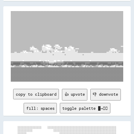
▒▒▒▒▒▒▒▒▒▒▒▒▒▒▒▒▒▒▒▒▒▒▒▒▒▒▒▒▒▒▒▒▒▒▒▒▒▒▒▒▒▒▒▒▒▒▒▒▒▒▒▒▒▒▒▒▒▒▒▒▒▒▒▒▒▒▒▒▒▒▒▒▒▒▒▒▒▒▒▒▒▒▒▒▒▒▒▒▒▒▒▒▒▒▒▒▒▒▒▒▒▒▒▒▒▒▒▒▒▒▒▒▒▒▒▒▒▒▒▒▒▒▒▒▒▒▒▒▒▒▒▒▒▒▒▒▒▒▒▒▒▒▒▒▒▒▒▒▒▒▒▒▒▒▒▒▒▒▒▒▒▒▒▒▒▒▒▒▒▒▒▒▒▒▒▒▒▒▒▒▒▒▒▒▒▒▒▒
▒▒▒▒▒▒▒▒▒▒▒▒▒▒▒▒▒▒▒▒▒▒▒▒▒▒▒▒▒▒▒▒▒▒▒▒▒▒▒▒▒▒▒▒▒▒▒▒▒▒▒▒▒▒▒▒▒▒▒▒▒▒▒▒▒▒▒▒▒▒▒▒▒▒▒▒▒▒▒▒▒▒▒▒▒▒▒▒▒▒▒▒▒▒▒▒▒▒▒▒▒▒▒▒▒▒▒▒▒▒▒▒▒▒▒▒▒▒▒▒▒▒▒▒▒▒▒▒▒▒▒▒▒▒▒▒▒▒▒▒▒▒▒▒▒▒▒▒▒▒▒▒▒▒▒▒▒▒▒▒▒▒▒▒▒▒▒▒▒▒▒▒▒▒▒▒▒▒▒▒▒▒▒▒▒▒▒▒
▒▒▒▒▒▒▒▒▒▒▒▒▒▒▒▒▒▒▒▒▒▒▒▒▒▒▒▒▒▒▒▒▒▒▒▒▒▒▒▒▒▒▒▒▒▒▒▒▒▒▒▒▒▒▒▒▒▒▒▒▒▒▒▒▒▒▒▒▒▒▒▒▒▒▒▒▒▒▒▒▒▒▒▒▒▒▒▒▒▒▒▒▒▒▒▒▒▒▒▒▒▒▒▒▒▒▒▒▒▒▒▒▒▒▒▒▒▒▒▒▒▒▒▒▒▒▒▒▒▒▒▒▒▒▒▒▒▒▒▒▒▒▒▒▒▒▒▒▒▒▒▒▒▒▒▒▒▒▒▒▒▒▒▒▒▒▒▒▒▒▒▒▒▒▒▒▒▒▒▒▒▒▒▒▒▒▒▒
▒▒▒▒▒▒▒▒▒▒▒▒▒▒▒▒▒▒▒▒▒▒▒▒▒▒▒▒▒▒▒▒▒▒▒▒▒▒▒▒▒▒▒▒▒▒▒▒▒▒▒▒▒▒▒▒▒▒▒▒▒▒▒▒▒▒▒▒▒▒▒▒▒▒▒▒▒▒▒▒▒▒▒▒▒▒▒▒▒▒▒▒▒▒▒▒▒▒▒▒▒▒▒▒▒▒▒▒▒▒▒▒▒▒▒▒▒▒▒▒▒▒▒▒▒▒▒▒▒▒▒▒▒▒▒▒▒▒▒▒▒▒▒▒▒▒▒▒▒▒▒▒▒▒▒▒▒▒▒▒▒▒▒▒▒▒▒▒▒▒▒▒▒▒▒▒▒▒▒▒▒▒▒▒▒▒▒▒
▒▒▒▒▒▒▒▒▒▒▒▒▒▒▒▒▒▒▒▒▒▒▒▒▒▒▒▒▒▒▒▒▒▒▒▒▒▒▒▒▒▒▒▒▒▒▒▒▒▒▒▒▒▒▒▒▒▒▒▒▒▒▒▒▒▒▒▒▒▒▒▒▒▒▒▒▒▒▒▒▒▒▒▒▒▒▒▒▒▒▒▒▒▒▒▒▒▒▒▒▒▒▒▒▒▒▒▒▒▒▒▒▒▒▒▒▒▒▒▒▒▒▒▒▒▒▒▒▒▒▒▒▒▒▒▒▒▒▒▒▒▒▒▒▒▒▒▒▒▒▒▒▒▒▒▒▒▒▒▒▒▒▒▒▒▒▒▒▒▒▒▒▒▒▒▒▒▒▒▒▒▒▒▒▒▒▒▒
▒▒▒▒▒▒▒▒▒▒▒▒▒▒▒▒▒▒▒▒▒▒▒▒▒▒▒▒▒▒▒▒▒▒▒▒▒▒▒▒▒▒▒▒▒▒▒▒▒▒▒▒▒▒▒▒▒▒▒▒▒▒▒▒▒▒▒▒▒▒▒▒▒▒▒▒▒▒▒▒▒▒▒▒▒▒▒▒▒▒▒▒▒▒▒▒▒▒▒▒▒▒▒▒▒▒▒▒▒▒▒▒▒▒▒▒▒▒▒▒▒▒▒▒▒▒▒▒▒▒▒▒▒▒▒▒▒▒▒▒▒▒▒▒▒▒▒▒▒▒▒▒▒▒▒▒▒▒▒▒▒▒▒▒▒▒▒▒▒▒▒▒▒▒▒▒▒▒▒▒▒▒▒▒▒▒▒▒
▒▒▒▒▒▒▒▒▒▒▒▒▒▒▒▒▒▒▒▒▒▒▒▒▒▒▒▒▒▒▒▒▒▒▒▒▒▒▒▒▒▒▒▒▒▒▒▒▒▒▒▒▒▒▒▒▒▒▒▒▒▒▒▒▒▒▒▒▒▒▒▒▒▒▒▒▒▒▒▒▒▒▒▒▒▒▒▒▒▒▒▒▒▒▒▒▒▒▒▒▒▒▒▒▒▒▒▒▒▒▒▒▒▒▒▒▒▒▒▒▒▒▒▒▒▒▒▒▒▒▒▒▒▒▒▒▒▒▒▒▒▒▒▒▒▒▒▒▒▒▒▒▒▒▒▒▒▒▒▒▒▒▒▒▒▒▒▒▒▒▒▒▒▒▒▒▒▒▒▒▒▒▒▒▒▒▒▒
▒▒▒▒▒▒▒▒▒▒▒▒▒▒▒▒▒▒▒▒▒▒▒▒▒▒▒▒▒▒▒▒▒▒▒▒▒▒▒▒▒▒▒▒▒▒▒▒▒▒▒▒▒▒▒▒▒▒▒▒▒▒▒▒▒▒▒▒▒▒▒▒▒▒▒▒▒▒▒▒▒▒▒▒▒▒▒▒▒▒▒▒▒▒▒▒▒▒▒▒▒▒▒▒▒▒▒▒▒▒▒▒▒▒▒▒▒▒▒▒▒▒▒▒▒▒▒▒▒▒▒▒▒▒▒▒▒▒▒▒▒▒▒▒▒▒▒▒▒▒▒▒▒▒▒▒▒▒▒▒▒▒▒▒▒▒▒▒▒▒▒▒▒▒▒▒▒▒▒▒▒▒▒▒▒▒▒▒
▒▒▒▒▒▒▒▒▒▒▒▒▒▒▒▒▒▒▒▒▒▒▒▒▒▒▒▒▒▒▒▒▒▒▒▒▒▒▒▒▒▒▒▒▒▒▒▒▒▒▒▒▒▒▒▒▒▒▒▒▒▒▒▒▒▒▒▒▒▒▒▒▒▒▒▒▒▒▒▒▒▒▒▒▒▒▒▒▒▒▒▒▒▒▒▒▒▒▒▒▒▒▒▒▒▒▒▒▒▒▒▒▒▒▒▒▒▒▒▒▒▒▒▒▒▒▒▒▒▒▒▒▒▒▒▒▒▒▒▒▒▒▒▒▒▒▒▒▒▒▒▒▒▒▒▒▒▒▒▒▒▒▒▒▒▒▒▒▒▒▒▒▒▒▒▒▒▒▒▒▒▒▒▒▒▒▒▒
▒▒▒▒▒▒▒▒▒▒▒▒▒▒▒▒▒▒▒▒▒▒▒▒▒▒▒▒▒▒▒▒▒▒▒▒▒▒▒▒▒▒▒▒▒▒▒▒▒▒▒▒▒▒▒▒▒▒▒▒▒▒▒▒▒▒▒▒▒▒▒▒▒▒▒▒▒▒▒▒▒▒▒▒▒▒▒▒▒▒▒▒▒▒▒▒▒▒▒▒▒▒▒▒▒▒▒▒▒▒▒▒▒▒▒▒▒▒▒▒▒▒▒▒▒▒▒▒▒▒▒▒▒▒▒▒▒▒▒▒▒▒▒▒▒▒▒▒▒▒▒▒▒▒▒▒▒▒▒▒▒▒▒▒▒▒▒▒▒▒▒▒▒▒▒▒▒▒▒▒▒▒▒▒▒▒▒▒
▒▒▒▒▒▒▒▒▒▒▒▒▒▒▒▒▒▒▒▒▒▒▒▒▒▒▒▒▒▒▒▒▒▒▒▒▒▒▒▒▒▒▒▒▒▒▒▒▒▒▒▒▒▒▒▒▒▒▒▒▒▒▒▒▒▒▒▒▒▒▒▒▒▒▒▒▒▒▒▒▒▒▒▒▒▒▒▒▒▒▒▒▒▒▒▒▒▒▒▒▒▒▒▒▒▒▒▒▒▒▒▒▒▒▒▒▒▒▒▒▒▒▒▒▒▒▒▒▒▒▒▒▒▒▒▒▒▒▒▒▒▒▒▒▒▒▒▒▒▒▒▒▒▒▒▒▒▒▒▒▒▒▒▒▒▒▒▒▒▒▒▒▒▒▒▒▒▒▒▒▒▒▒▒▒▒▒▒
▒▒▒▒▒▒▒▒▒▒▒▒▒▒▒▒▒▒▒▒▒▒▒▒▒▒▒▒▒▒▒▒▒▒▒▒▒▒▒▒▒▒▒▒▒▒▒▒▒▒▒▒▒▒▒▒▒▒▒▒▒▒▒▒▒▒▒▒▒▒▒▒▒▒▒▒▒▒▒▒▒▒▒▒▒▒▒▒▒▒▒▒▒▒▒▒▒▒▒▒▒▒▒▒▒▒▒▒▒▒▒▒▒▒▒▒▒▒▒▒▒▒▒▒▒▒▒▒▒▒▒▒▒▒▒▒▒▒▒▒▒▒▒▒▒▒▒▒▒▒▒▒▒▒▒▒▒▒▒▒▒▒▒▒▒▒▒▒▒▒▒▒▒▒▒▒▒▒▒▒▒▒▒▒▒▒▒▒
▒▒▒▒▒▒▒▒▒▒▒▒▒▒▒▒▒▒▒▒▒▒▒▒▒▒▒▒▒▒▒▒▒▒▒▒▒▒▒▒▒▒▒▒▒▒▒▒▒▒▒▒▒▒▒▒▒▒▒▒▒▒▒▒▒▒▒▒▒▒▒▒▒▒▒▒▒▒▒▒▒▒▒▒▒▒▒▒▒▒▒▒▒▒▒▒▒▒▒▒▒▒▒▒▒▒▒▒▒▒▒▒▒▒▒▒▒▒▒▒▒▒▒▒▒▒▒▒▒▒▒▒▒▒▒▒▒▒▒▒▒▒▒▒▒▒▒▒▒▒▒▒▒▒▒▒▒▒▒▒▒▒▒▒▒▒▒▒▒▒▒▒▒▒▒▒▒▒▒▒▒▒▒▒▒▒▒▒
▒▒▒▒▒▒▒▒▒▒▒▒▒▒▒▒▒▒▒▒▒▒▒▒▒▒▒▒▒▒▒▒▒▒▒▒▒▒▒▒▒▒▒▒▒▒▒▒▒▒▒▒▒▒▒▒▒▒▒▒▒▒▒▒▒▒▒▒▒▒▒▒▒▒▒▒▒▒▒▒▒▒▒▒▒▒▒▒▒▒▒▒▒▒▒▒▒▒▒▒▒▒▒▒▒▒▒▒▒▒▒▒▒▒▒▒▒▒▒▒▒▒▒▒▒▒▒▒▒▒▒▒▒▒▒▒▒▒▒▒▒▒▒▒▒▒▒▒▒▒▒▒▒▒▒▒▒▒▒▒▒▒▒▒▒▒▒▒▒▒▒▒▒▒▒▒▒▒▒▒▒▒▒▒▒▒▒▒
▒▒▒▒▒▒▒▒▒▒▒▒▒▒▒▒▒▒▒▒▒▒▒▒▒▒▒▒▒▒▒▒▒▒▒▒▒▒▒▒▒▒▒▒▒▒▒▒▒▒▒▒▒▒▒▒▒▒▒▒▒▒▒▒▒▒▒▒▒▒▒▒▒▒▒▒▒▒▒▒▒▒▒▒▒▒▒▒▒▒▒▒▒▒▒▒▒▒▒▒▒▒▒▒▒▒▒▒▒▒▒▒▒▒▒▒▒▒▒▒▒▒▒▒▒▒▒▒▒▒▒▒▒▒▒▒▒▒▒▒▒▒▒▒▒▒▒▒▒▒▒▒▒▒▒▒▒▒▒▒▒▒▒▒▒▒▒▒▒▒▒▒▒▒▒▒▒▒▒▒▒▒▒▒▒▒▒▒
▒▒▒▒▒▒▒▒▒▒▒▒▒▒▒▒▒▒▒▒▒▒▒▒▒▒▒▒▒▒▒▒▒▒▒▒▒▒▒▒▒▒▒▒▒▒▒▒▒▒▒▒▒▒▒▒▒▒▒▒▒▒▒▒▒▒▒▒▒▒▒▒▒▒▒▒▒▒▒▒▒▒▒▒▒▒▒▒▒▒▒▒▒▒▒▒▒▒▒▒▒▒▒▒▒▒▒▒▒▒▒▒▒▒▒▒▒▒▒▒▒▒▒▒▒▒▒▒▒▒▒▒▒▒▒▒▒▒▒▒▒▒▒▒▒▒▒▒▒▒▒▒▒▒▒▒▒▒▒▒▒▒▒▒▒▒▒▒▒▒▒▒▒▒▒▒▒▒▒▒▒▒▒▒▒▒▒▒
▒▒▒▒▒▒▒▒▒▒▒▒▒▒▒▒▒▒▒▒▒▒▒▒▒▒▒▒▒▒▒▒▒▒▒▒▒▒▒▒▒▒▒▒▒▒▒▒▒▒▒▒▒▒▒▒▒▒▒▒▒▒▒▒▒▒▒▒▒▒▒▒▒▒▒▒▒▒▒▒▒▒▒▒▒▒▒▒▒▒▒▒▒▒▒▒▒▒▒▒▒▒▒▒▒▒▒▒▒▒▒▒▒▒▒▒▒▒▒▒▒▒▒▒▒▒▒▒▒▒▒▒▒▒▒▒▒▒▒▒▒▒▒▒▒▒▒▒▒▒▒▒▒▒▒▒▒▒▒▒▒▒▒▒▒▒▒▒▒▒▒▒▒▒▒▒▒▒▒▒▒▒▒▒▒▒▒▒
▒▒▒▒▒▒▒▒▒▒▒▒▒▒▒▒▒▒▒▒▒▒▒▒▒▒▒▒▒▒▒▒▒▒▒▒▒▒▒▒▒▒▒▒▒▒▒▒▒▒▒▒▒▒▒▒▒▒▒▒▒▒▒▒▒▒▒▒▒▒▒▒▒▒▒▒▒▒▒▒▒▒▒▒▒▒▒▒▒▒▒▒▒▒▒▒▒▒▒▒▒▒▒▒▒▒▒▒▒▒▒▒▒▒▒▒▒▒▒▒▒▒▒▒▒▒▒▒▒▒▒▒▒▒▒▒▒▒▒▒▒▒▒▒▒▒▒▒▒▒▒▒▒▒▒▒▒▒▒▒▒▒▒▒▒▒▒▒▒▒▒▒▒▒▒▒▒▒▒▒▒▒▒▒▒▒▒▒
▒▒▒▒▒▒▒▒▒▒▒▒▒▒▒▒▒▒▒▒▒▒▒▒▒▒▒▒▒▒▒▒▒▒▒▒▒▒▒▒▒▒▒▒▒▒▒▒▒▒▒▒▒▒▒▒▒▒▒▒▒▒▒▒▒▒▒▒▒▒▒▒▒▒▒▒▒▒▒▒▒▒▒▒▒▒▒▒▒▒▒▒▒▒▒▒▒▒▒▒▒▒▒▒▒▒▒▒▒▒▒▒▒▒▒▒▒▒▒▒▒▒▒▒▒▒▒▒▒▒▒▒▒▒▒▒▒▒▒▒▒▒▒▒▒▒▒▒▒▒▒▒▒▒▒▒▒▒▒▒▒▒▒▒▒▒▒▒▒▒▒▒▒▒▒▒▒▒▒▒▒▒▒▒▒▒▒▒
▒▒▒▒▒▒▒▒▒▒▒▒▒▒▒▒▒▒▒▒▒▒▒▒▒▒▒▒▒▒▒▒▒▒▒▒▒▒▒▒▒▒▒▒▒▒▒▒▒▒▒▒▒▒▒▒▒▒▒▒▒▒▒▒▒▒▒▒▒▒▒▒▒▒▒▒▒▒▒▒▒▒▒▒▒▒▒▒▒▒▒▒▒▒▒▒▒▒▒▒▒▒▒▒▒▒▒▒▒▒▒▒▒▒▒▒▒▒▒▒▒▒▒▒▒▒▒▒▒▒▒▒▒▒▒▒▒▒▒▒▒▒▒▒▒▒▒▒▒▒▒▒▒▒▒▒▒▒▒▒▒▒▒▒▒▒▒▒▒▒▒▒▒▒▒▒▒▒▒▒▒▒▒▒▒▒▒▒
▒▒▒▒▒▒▒▒▒▒▒▒▒▒▒▒▒▒▒▒▒▒▒▒▒▒▒▒▒▒▒▒▒▒▒▒▒▒▒▒▒▒▒▒▒▒▒▒▒▒▒▒▒▒▒▒▒▒▒▒▒▒▒▒▒▒▒▒▒▒▒▒▒▒▒▒▒▒▒▒▒▒▒▒▒▒▒▒▒▒▒▒▒▒▒▒▒▒▒▒▒▒▒▒▒▒▒▒▒▒▒▒▒▒▒▒▒▒▒▒▒▒▒▒▒▒▒▒▒▒▒▒▒▒▒▒▒▒▒▒▒▒▒▒▒▒▒▒▒▒▒▒▒▒▒▒▒▒▒▒▒▒▒▒▒▒▒▒▒▒▒▒▒▒▒▒▒▒▒▒▒▒▒▒▒▒▒▒
▒▒▒▒▒▒▒▒▒▒▒▒▒▒▒▒▒▒▒▒▒▒▒▒▒▒▒▒▒▒▒▒▒▒▒▒▒▒▒▒▒▒▒▒▒▒▒▒▒▒▒▒▒▒▒▒▒▒▒▒▒▒▒▒▒▒▒▒▒▒▒▒▒▒▒▒▒▒▒▒▒▒▒▒▒▒▒▒▒▒▒▒▒▒▒▒▒▒▒▒▒▒▒▒▒▒▒▒▒▒▒▒▒▒▒▒▒▒▒▒▒▒▒▒▒▒▒▒▒▒▒▒▒▒▒▒▒▒▒▒▒▒▒▒▒▒▒▒▒▒▒▒▒▒▒▒▒▒▒▒▒▒▒▒▒▒▒▒▒▒▒▒▒▒▒▒▒▒▒▒▒▒▒▒▒▒▒▒
▒▒▒▒▒▒▒▒▒▒▒▒▒▒▒▒▒▒▒▒▒▒▒▒▒▒▒▒▒▒▒▒▒▒▒▒▒▒▒▒▒▒▒▒▒▒▒▒▒▒▒▒▒▒▒▒▒▒▒▒▒▒▒▒▒▒▒▒▒▒▒▒▒▒▒▒▒▒▒▒▒▒▒▒▒▒▒▒▒▒▒▒▒▒▒▒▒▒▒▒▒▒▒▒▒▒▒▒▒▒▒▒▒▒▒▒▒▒▒▒▒▒▒▒▒▒▒▒▒▒▒▒▒▒▒▒▒▒▒▒▒▒▒▒▒▒▒▒▒▒▒▒▒▒▒▒▒▒▒▒▒▒▒▒▒▒▒▒▒▒▒▒▒▒▒▒▒▒▒▒▒▒▒▒▒▒▒▒
▒▒▒▒▒▒▒▒▒▒▒▒▒▒▒▒▒▒▒▒▒▒▒▒▒▒▒▒▒▒▒▒▒▒▒▒▒▒▒▒▒▒▒▒▒▒▒▒▒▒▒▒▒▒▒▒▒▒▒▒▒▒▒▒▒▒▒▒▒▒▒▒▒▒▒▒▒▒▒▒▒▒▒▒▒▒▒▒▒▒▒▒▒▒▒▒▒▒▒▒▒▒▒▒▒▒▒▒▒▒▒▒▒▒▒▒▒▒▒▒▒▒▒▒▒▒▒▒▒▒▒▒▒▒▒▒▒▒▒▒▒▒▒▒▒▒▒▒▒▒▒▒▒▒▒▒▒▒▒▒▒▒▒▒▒▒▒▒▒▒▒▒▒▒▒▒▒▒▒▒▒▒▒▒▒▒▒▒
▒▒▒▒▒▒▒▒▒▒▒▒▒▒▒▒▒▒▒▒▒▒▒▒▒▒▒▒▒▒▒▒▒▒▒▒▒▒▒▒▒▒▒▒▒▒▒▒▒▒▒▒▒▒▒▒▒▒▒▒▒▒▒▒▒▒▒▒▒▒▒▒▒▒▒▒▒▒▒▒▒▒▒▒▒▒▒▒▒▒▒▒▒▒▒▒▒▒▒▒▒▒▒▒▒▒▒▒▒▒▒▒▒▒▒▒▒▒▒▒▒▒▒▒▒▒▒▒▒▒▒▒▒▒▒▒▒▒▒▒▒▒▒▒▒▒▒▒▒▒▒▒▒▒▒▒▒▒▒▒▒▒▒▒▒▒▒▒▒▒▒▒▒▒▒▒▒▒▒▒▒▒▒▒▒▒▒▒
▒▒▒▒▒▒▒▒▒▒▒▒▒▒▒▒▒▒▒▒▒▒▒▒▒▒▒▒▒▒▒▒▒▒▒▒▒▒▒▒▒▒▒▒▒▒▒▒▒▒▒▒▒▒▒▒▒▒▒▒▒▒▒▒▒▒▒▒▒▒▒▒▒▒▒▒▒▒▒▒▒▒▒▒▒▒▒▒▒▒▒▒▒▒▒▒▒▒▒▒▒▒▒▒▒▒▒▒▒▒▒▒▒▒▒▒▒▒▒▒▒▒▒▒▒▒▒▒▒▒▒▒▒▒▒▒▒▒▒▒▒▒▒▒▒▒▒▒▒▒▒▒▒▒▒▒▒▒▒▒▒▒▒▒▒▒▒▒▒▒▒▒▒▒▒▒▒▒▒▒▒▒▒▒▒▒▒▒
▒▒▒▒▒▒▒▒▒▒▒▒▒▒▒▒▒▒▒▒▒▒▒▒▒▒▒▒▒▒▒▒▒▒▒▒▒▒▒▒▒▒▒▒▒▒▒▒▒▒▒▒▒▒▒▒▒▒▒▒▒▒▒▒▒▒▒▒▒▒▒▒▒▒▒▒▒▒▒▒▒▒▒▒▒▒▒▒▒▒▒▒▒▒▒▒▒▒▒▒▒▒▒▒▒▒▒▒▒▒▒▒▒▒▒▒▒▒▒▒▒▒▒▒▒▒▒▒▒▒▒▒▒▒▒▒▒▒▒▒▒▒▒▒▒▒▒▒▒▒▒▒▒▒▒▒▒▒▒▒▒▒▒▒▒▒▒▒▒▒▒▒▒▒▒▒▒▒▒▒▒▒▒▒▒▒▒▒
▒▒▒▒▒▒▒▒▒▒▒▒▒▒▒▒▒▒▒▒▒▒▒▒▒▒▒▒▒▒▒▒▒▒▒▒▒▒▒▒▒▒▒▒▒▒▒▒▒▒▒▒▒▒▒▒▒▒▒▒▒▒▒▒▒▒▒▒▒▒▒▒▒▒▒▒▒▒▒▒▒▒▒▒▒▒▒▒▒▒▒▒▒▒▒▒▒▒▒▒▒▒▒▒▒▒▒▒▒▒▒▒▒▒▒▒▒▒▒▒▒▒▒▒▒▒▒▒▒▒▒▒▒▒▒▒▒▒▒▒▒▒▒▒▒▒▒▒▒▒▒▒▒▒▒▒▒▒▒▒▒▒▒▒▒▒▒▒▒▒▒▒▒▒▒▒▒▒▒▒▒▒▒▒▒▒▒▒
▒▒▒▒▒▒▒▒▒▒▒▒▒▒▒▒▒▒▒▒▒▒▒▒▒▒▒▒▒▒▒▒▒▒▒▒▒▒▒▒▒▒▒▒▒▒▒▒▒▒▒▒▒▒░░▒▒░░    ░░▒▒▒▒▒▒▒▒░░    ▒▒▒▒▒▒▒▒▒▒▒▒▒▒▒▒▒▒▒▒▒▒▒▒▒▒▒▒▒▒▒▒▒▒▒▒▒▒▒▒▒▒▒▒▒▒▒▒▒▒▒▒▒▒▒▒▒▒▒▒▒▒▒▒▒▒▒▒▒▒▒▒▒▒▒▒▒▒▒▒▒▒▒▒▒▒▒▒▒▒▒▒▒▒▒▒▒▒▒▒▒▒▒▒▒▒▒▒
▒▒▒▒▒▒▒▒▒▒▒▒▒▒▒▒▒▒▒▒▒▒▒▒▒▒▒▒▒▒▒▒▒▒▒▒░░▒▒▒▒▒▒▒▒▒▒▒▒▒▒░░  ░░░░░░      ▒▒▒▒░░░░░░░░  ▒▒▒▒▒▒▒▒▒▒▒▒▒▒▒▒░░░░▒▒▒▒▒▒▒▒▒▒▒▒▒▒▒▒▒▒▒▒▒▒▒▒▒▒▒▒▒▒▒▒▒▒▒▒▒▒▒▒▒▒▒▒▒▒▒▒▒▒▒▒▒▒▒▒▒▒▒▒▒▒▒▒▒▒▒▒▒▒▒▒▒▒▒▒▒▒▒▒▒▒░░░░
▒▒▒▒▒▒▒▒▒▒▒▒▒▒▒▒▒▒▒▒▒▒▒▒▒▒▒▒▒▒▒▒░░░░  ░░▒▒▒▒▒▒▒▒▒▒▒▒░░░░░░    ░░░░░░▒▒▒▒▒▒░░░░░░░░░░░░▒▒▒▒    ▒▒░░░░    ░░▒▒▒▒▒▒▒▒▒▒▒▒▒▒▒▒▒▒▒▒▒▒▒▒▒▒▒▒▒▒▒▒▒▒▒▒▒▒▒▒▒▒▒▒▒▒▒▒▒▒▒▒▒▒▒▒▒▒▒▒▒▒▒▒▒▒▒▒▒▒▒▒▒▒▒▒▒▒▒▒▒▒
▒▒▒▒▒▒▒▒▒▒▒▒▒▒▒▒▒▒▒▒▒▒▒▒▒▒▒▒▒▒▒▒░░  ░░    ░░▒▒▒▒▒▒▒▒░░░░░░░░      ░░░░▒▒▒▒░░▒▒░░░░░░▒▒▒▒▒▒░░  ░░░░░░░░  ░░▒▒░░░░░░▒▒▒▒▒▒▒▒▒▒▒▒▒▒▒▒▒▒▒▒▒▒▒▒▒▒▒▒▒▒▒▒▒▒▒▒▒▒▒▒▒▒▒▒▒▒▒▒▒▒▒▒░░░░  ░░▒▒▒▒▒▒▒▒▒▒▒▒▒▒
▒▒▒▒▒▒▒▒▒▒▒▒▒▒▒▒▒▒▒▒▒▒▒▒▒▒▒▒▒▒▒▒░░░░░░░░░░░░░░▒▒▒▒▒▒░░░░░░░░░░░░░░░░░░░░░░░░  ▒▒▒▒▒▒▒▒▒▒▒▒░░░░░░    ░░░░░░░░▒▒▒▒▒▒▒▒▒▒▒▒▒▒▒▒▒▒▒▒▒▒▒▒▒▒▒▒▒▒▒▒▒▒▒▒▒▒▒▒▒▒▒▒▒▒▒▒▒▒▒▒▒▒▒▒▒▒░░  ░░    ░░▒▒▒▒▒▒▒▒▒▒
▒▒▒▒▒▒▒▒▒▒▒▒▒▒▒▒▒▒▒▒░░░░  ▒▒▒▒▒▒▒▒▒▒▒▒░░  ░░  ░░▒▒░░▒▒░░░░▒▒░░░░▒▒▒▒░░▒▒░░  ░░  ░░░░  ░░░░░░░░░░░░░░░░░░░░░░▒▒░░▒▒▒▒▒▒▒▒▒▒▒▒▒▒▒▒▒▒▒▒▒▒▒▒▒▒▒▒▒▒▒▒▒▒▒▒▒▒▒▒▒▒▒▒▒▒▒▒▒▒▒▒░░░░░░░░░░░░░░▒▒░░▒▒▒▒▒▒
▒▒▒▒▒▒░░░░▒▒▒▒▒▒░░░░░░  ░░  ░░░░░░░░▒▒░░░░░░░░░░░░░░▒▒▒▒▒▒▒▒░░░░░░▒▒░░░░░░░░░░░░░░░░░░▒▒▒▒░░░░░░░░░░░░░░░░░░░░░░▒▒▒▒▒▒▒▒▒▒▒▒▒▒▒▒▒▒▒▒▒▒░░░░▒▒▒▒▒▒▒▒▒▒▒▒▒▒▒▒▒▒▒▒▒▒░░░░░░░░░░▒▒░░▒▒░░░░▒▒▒▒▒▒▒▒
░░░░░░░░░░░░░░░░░░░░░░░░░░░░░░░░░░░░░░░░░░░░░░░░░░░░░░░░░░░░░░░░░░░░░░░░░░░░░░░░░░░░░░░░░░░░░░░░░░░░░░░░░░░░░░░░░░░░░░░░░░░░░░░░░░░░░░░░░░░░░░░░░░░░░░░░░░░░░░░░░░░░░░░░░░░░░░░░░░░░░░░░░░░░
░░░░░░░░░░░░░░░░░░░░░░░░░░░░░░░░░░░░░░░░░░░░░░░░░░░░░░░░░░░░░░░░░░░░░░▒▒░░░░░░░░░░░░░░░░░░▒▒░░░░░░░░░░░░░░░░░░░░░░░░░░░░▒▒░░░░░░░░░░░░░░░░░░░░░░░░░░░░░░░░░░░░░░░░░░░░░░░░░░░░░░░░░░░░░░░░░░
░░░░░░░░░░░░░░░░░░░░░░░░░░░░░░░░░░░░░░░░░░░░░░░░░░░░░░░░░░░░░░░░░░░░░░░░░░░░░░░░░░░░░░░░░░░░░░░░░░░░░░░░░░░░░░░░░░░░░░░░░░░░░░░░░░░░░░░░░░░░░░░░░░░░░░░░░░░░░░░░░░░░░░░░░░░░░░░░░░░░░░░░░░░░
░░░░░░░░░░░░░░░░░░░░░░░░░░░░░░░░░░░░░░░░░░░░░░░░░░░░░░░░░░░░░░░░░░░░░░░░░░░░░░░░░░░░░░░░░░░░░░░░░░░░░░░░░░░░░░░░░░░░░░░░░░░░░░░░░░░░░░░░░░░░░░░░░░░░░░░░░░░░░░░░░░░░░░░░░░░░░░░░░░░░░░░░░░░░
░░░░░░░░░░░░░░░░░░░░░░░░░░░░░░░░░░░░░░░░░░░░░░░░░░░░░░░░░░░░░░░░░░░░░░░░░░░░░░░░░░░░░░░░░░░░░░░░░░░░░░░░░░░░░░░░░░░░░░░░░░░░░░░░░░░░░░░░░░░░░░░░░░░░░░░░░░░░░░░░░░░░░░░░░░░░░░░░░░░░░░░░░░░░
░░░░░░░░░░░░░░░░░░░░░░░░░░░░░░░░░░░░░░░░░░░░░░░░░░░░░░░░░░░░░░░░░░░░░░░░░░░░░░░░░░░░░░░░░░░░░░░░░░░░░░░░░░░░░░░░░░░░░░░░░░░░░░░░░░░░░░░░░░░░░░░░░░░░░░░░░░░░░░░░░░░░░░░░░░░░░░░░░░░░░░░░░░░░
░░░░░░░░░░░░░░░░░░░░  ░░░░░░░░░░░░░░░░░░░░░░░░░░  ░░░░░░░░  ░░  ░░░░░░░░    ░░    ░░░░  ░░░░░░░░░░░░  ░░░░░░░░░░░░░░░░░░░░░░░░░░░░░░  ░░░░░░░░░░░░░░░░░░░░░░░░░░░░░░░░░░░░░░░░░░░░░░░░░░░░░░
▓▓▓▓▓▓▓▓▓▓▓▓▓▓▓▓▓▓▓▓▓▓▓▓▓▓▓▓▓▓▓▓▓▓▓▓▓▓▓▓▓▓▓▓▓▓▓▓▓▓▓▓▓▓▒▒▓▓▒▒▒▒▒▒░░░░░░░░░░░░▒▒▒▒▒▒▒▒▒▒▒▒▓▓▓▓▓▓▓▓▓▓▓▓▓▓▓▓▓▓▓▓▓▓▓▓▓▓▓▓▓▓▓▓▓▓▓▓▓▓▓▓▓▓▓▓▓▓▓▓▓▓▓▓▓▓▓▓▓▓▓▓▓▓▓▓▓▓▓▓▓▓▓▓▓▓▓▓▓▓▓▓▓▓▓▓▓▓▓▓▓▓▓▓▓▓▓▓▓▓▓▓
▓▓▓▓████████████▓▓▓▓▓▓██████████▓▓▓▓▓▓██▓▓████████▓▓▓▓▓▓▓▓▓▓▓▓▓▓▒▒▒▒▒▒▒▒▓▓▓▓▓▓▓▓▓▓▓▓▓▓▓▓▓▓████▓▓████████▓▓▓▓████████████████▓▓▓▓▓▓▓▓████████████▓▓▓▓██████████████▓▓▓▓▓▓██▓▓██▓▓████▓▓▓▓▓▓██
████████████████▓▓████▓▓▓▓████████████████▓▓██████████▓▓▓▓██▓▓██████▓▓████▓▓██▓▓▓▓▓▓██▓▓████▓▓████████████▓▓██████████▓▓▓▓██▓▓██████████████████▓▓████▓▓▓▓████████████████████▓▓▓▓▓▓████████
▒▒▓▓▒▒▒▒▓▓▓▓▓▓▒▒▒▒▒▒░░▒▒▒▒▒▒▓▓▓▓▓▓▒▒▒▒░░▒▒░░▒▒▓▓▒▒▒▒▓▓▓▓▓▓▒▒▒▒▒▒░░▒▒▒▒▓▓▒▒▓▓▒▒▓▓▓▓▓▓▒▒▒▒▒▒░░░░▒▒▒▒▒▒▒▒▓▓▓▓▓▓▓▓▒▒▓▓▓▓▓▓▒▒▒▒░░▒▒▒▒▒▒▓▓▒▒▒▒▓▓▓▓▓▓▒▒▒▒▒▒░░▒▒▒▒▓▓▒▒▒▒▒▒▓▓▓▓▓▓▒▒▒▒░░▒▒▒▒▒▒▓▓▒▒▒▒▓▓
░░░░░░▒▒▒▒▒▒▒▒▒▒▒▒░░░░░░▒▒░░░░▒▒░░▒▒░░░░░░░░▒▒░░░░░░░░░░▒▒▒▒▒▒░░░░░░░░░░░░░░░░░░▒▒▒▒▒▒░░░░░░░░▒▒░░░░▒▒░░░░▒▒░░░░░░▒▒▒▒▒▒░░░░▒▒░░▒▒░░▒▒▒▒░░▒▒▒▒▒▒▒▒░░░░░░▒▒░░░░▒▒░░░░▒▒░░░░░░░░▒▒░░░░░░░░░░░░
▓▓▓▓▓▓▓▓▓▓▓▓▓▓▓▓▓▓▓▓▓▓▓▓▓▓▓▓▓▓▓▓▓▓▓▓▓▓▓▓▓▓▓▓▓▓▓▓▓▓▓▓▓▓▓▓▓▓▓▓▓▓▓▓▓▓▓▓▓▓▓▓▓▓▓▓▓▓▓▓▓▓▓▓▓▓▓▓▓▓▓▓▓▓▓▓▓▓▓▓▓▓▓▓▓▓▓▓▓▓▓▓▓▓▓▓▓▓▓▓▓▓▓▓▓▓▓▓▓▓▓▓▓▓▓▓▓▓▓▓▓▓▓▓▓▓▓▓▓▓▓▓▓▓▓▓▓▓▓▓▓▓▓▓▓▓▓▓▓▓▓▓▓▓▓▓▓▓▓▓▓▓▓▓▓▓▓▓
▓▓▓▓▓▓▓▓▓▓▓▓▓▓▓▓▓▓▓▓▓▓▓▓▓▓▓▓▓▓▓▓▓▓▓▓▓▓▓▓▓▓▓▓▓▓▓▓▓▓▓▓▓▓▓▓▓▓▓▓▓▓▓▓▓▓▓▓▓▓▓▓▓▓▓▓▓▓▓▓▓▓▓▓▓▓▓▓▓▓▓▓▓▓▓▓▓▓▓▓▓▓▓▓▓▓▓▓▓▓▓▓▓▓▓▓▓▓▓▓▓▓▓▓▓▓▓▓▓▓▓▓▓▓▓▓▓▓▓▓▓▓▓▓▓▓▓▓▓▓▓▓▓▓▓▓▓▓▓▓▓▓▓▓▓▓▓▓▓▓▓▓▓▓▓▓▓▓▓▓▓▓▓▓▓▓▓▓
▓▓▓▓▓▓▓▓▓▓▓▓▓▓▓▓▓▓▓▓▓▓▓▓▓▓▓▓▓▓▓▓▓▓▓▓▓▓▓▓▓▓▓▓▓▓▓▓▓▓▓▓▓▓▓▓▓▓▓▓▓▓▓▓▓▓▓▓▓▓▓▓▓▓▓▓▓▓▓▓▓▓▓▓▓▓▓▓▓▓▓▓▓▓▓▓▓▓▓▓▓▓▓▓▓▓▓▓▓▓▓▓▓▓▓▓▓▓▓▓▓▓▓▓▓▓▓▓▓▓▓▓▓▓▓▓▓▓▓▓▓▓▓▓▓▓▓▓▓▓▓▓▓▓▓▓▓▓▓▓▓▓▓▓▓▓▓▓▓▓▓▓▓▓▓▓▓▓▓▓▓▓▓▓▓▓▓▓
▓▓▓▓▓▓▓▓▓▓▓▓▓▓▓▓▓▓▓▓▓▓▓▓▓▓▓▓▓▓▓▓▓▓▓▓▓▓▓▓▓▓▓▓▓▓▓▓▓▓▓▓▓▓▓▓▓▓▓▓▓▓▓▓▓▓▓▓▓▓▓▓▓▓▓▓▓▓▓▓▓▓▓▓▓▓▓▓▓▓▓▓▓▓▓▓▓▓▓▓▓▓▓▓▓▓▓▓▓▓▓▓▓▓▓▓▓▓▓▓▓▓▓▓▓▓▓▓▓▓▓▓▓▓▓▓▓▓▓▓▓▓▓▓▓▓▓▓▓▓▓▓▓▓▓▓▓▓▓▓▓▓▓▓▓▓▓▓▓▓▓▓▓▓▓▓▓▓▓▓▓▓▓▓▓▓▓▓
▓▓▓▓▓▓▓▓▓▓▓▓▓▓▓▓▓▓▓▓▓▓▓▓▓▓▓▓▓▓▓▓▓▓▓▓▓▓▓▓▓▓▓▓▓▓▓▓▓▓▓▓▓▓▓▓▓▓▓▓▓▓▓▓▓▓▓▓▓▓▓▓▓▓▓▓▓▓▓▓▓▓▓▓▓▓▓▓▓▓▓▓▓▓▓▓▓▓▓▓▓▓▓▓▓▓▓▓▓▓▓▓▓▓▓▓▓▓▓▓▓▓▓▓▓▓▓▓▓▓▓▓▓▓▓▓▓▓▓▓▓▓▓▓▓▓▓▓▓▓▓▓▓▓▓▓▓▓▓▓▓▓▓▓▓▓▓▓▓▓▓▓▓▓▓▓▓▓▓▓▓▓▓▓▓▓▓▓
▓▓▓▓▓▓▓▓▓▓▓▓▓▓▓▓▓▓▓▓▓▓▓▓▓▓▓▓▓▓▓▓▓▓▓▓▓▓▓▓▓▓▓▓▓▓▓▓▓▓▓▓▓▓▓▓▓▓▓▓▓▓▓▓▓▓▓▓▓▓▓▓▓▓▓▓▓▓▓▓▓▓▓▓▓▓▓▓▓▓▓▓▓▓▓▓▓▓▓▓▓▓▓▓▓▓▓▓▓▓▓▓▓▓▓▓▓▓▓▓▓▓▓▓▓▓▓▓▓▓▓▓▓▓▓▓▓▓▓▓▓▓▓▓▓▓▓▓▓▓▓▓▓▓▓▓▓▓▓▓▓▓▓▓▓▓▓▓▓▓▓▓
copy to clipboard
👍 upvote
👎 downvote
fill: spaces
toggle palette ▓→✊🏽
░░░░░░░░░░░░░░░░    ░░░░░░░░░░░░░░░░░░░░░░░░░░░░░░░░░░░░░░░░░░░░░░

░░░░░░░░░░              ░░░░░░░░░░░░░░░░░░░░░░░░░░░░░░░░░░░░░░░░░░

░░░░░░                      ░░░░░░░░░░░░░░░░░░░░░░░░░░░░░░░░░░░░░░
