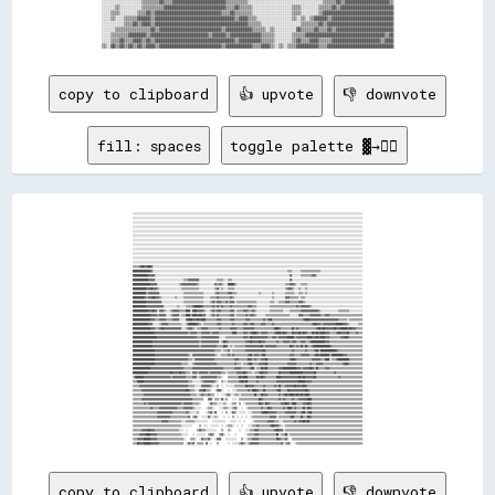
░░░░░░░░░░░░░░░░░░▒▒▒▒▒▒▒▒▓▓▒▒▒▒▓▓▓▓▓▓▓▓▓▓▓▓▓▓▓▓▓▓▓▓▓▓▓▓▒▒▒▒▒▒▒▒▒▒░░░░░░░░░░░░░░░░░░░░░░░░░░░░░░░░░░▒▒▒▒▒▒▓▓▒▒▓▓▓▓▓▓▓▓▓▓▓▓▓▓▓▓▓▓▓▓▒▒

░░░░░░▒▒░░░░░░░░░░▒▒▒▒▒▒▒▒▒▒▓▓▓▓▓▓▓▓▓▓▓▓▓▓▓▓▓▓▓▓▓▓▓▓▓▓▓▓▒▒▒▒▓▓▒▒▒▒▒▒░░░░░░░░░░░░░░░░░░▒▒▒▒░░░░░░░░▒▒▒▒▒▒▓▓▒▒▓▓▓▓▓▓▓▓▓▓▓▓▓▓▓▓▓▓▓▓▓▓▓▓

░░░░▒▒▒▒░░░░░░░░▒▒▒▒▓▓▒▒▓▓▓▓▓▓▓▓▓▓▓▓▓▓▓▓▓▓▓▓▓▓▓▓▓▓▓▓▓▓▒▒▒▒▓▓▒▒▒▒▒▒▒▒░░░░░░░░░░░░░░░░░░▒▒▒▒░░░░░░░░▒▒▓▓▓▓▓▓▓▓▓▓▓▓▓▓▓▓▓▓▓▓▓▓▓▓▓▓▓▓▓▓▓▓

░░░░▒▒░░░░▒▒▒▒▒▒▓▓▓▓▓▓▒▒▓▓▓▓▓▓▓▓▓▓▓▓▓▓▓▓▓▓▓▓▓▓▓▓▓▓▓▓▓▓▓▓▓▓▓▓▒▒▓▓▓▓▒▒▒▒░░░░░░░░░░░░░░░░▒▒░░▒▒░░▒▒▓▓▓▓▓▓▒▒▓▓▓▓▓▓▓▓▓▓▓▓▓▓▓▓▓▓▓▓▓▓▓▓▓▓▓▓

░░░░░░░░░░▒▒▒▒▓▓▒▒▓▓▓▓▒▒▓▓▓▓▓▓▓▓▓▓▓▓▓▓▓▓▓▓▓▓▓▓▓▓▓▓▓▓▓▓▓▓▓▓▓▓▓▓▓▓▓▓▒▒▒▒▒▒░░░░░░░░░░░░░░░░░░▒▒▒▒▒▒▒▒▓▓▒▒▓▓▓▓▓▓▓▓▓▓▓▓▓▓▓▓▓▓▓▓▓▓▓▓▓▓▓▓▓▓

░░░░░░▒▒▒▒▒▒▒▒▒▒▒▒▒▒▒▒▓▓▒▒▓▓▓▓▓▓▓▓▓▓▓▓▓▓▓▓▓▓▓▓▓▓▓▓▓▓▓▓▒▒▓▓▓▓▓▓▓▓▓▓▓▓▒▒▒▒▒▒░░▒▒░░░░░░░░░░▓▓▒▒▒▒▒▒▓▓▒▒▒▒▓▓▒▒▓▓▓▓▓▓▓▓▓▓▓▓▓▓▓▓▓▓▓▓▓▓▓▓▓▓

░░░░▒▒▒▒▒▒▒▒▓▓▓▓▓▓▓▓▒▒▓▓▓▓▓▓▓▓▓▓▓▓▓▓▓▓▓▓▓▓▓▓▓▓▓▓▒▒▓▓▓▓▓▓▒▒▓▓▓▓▓▓▓▓▓▓▓▓▓▓▒▒▒▒▒▒░░░░░░░░▒▒▒▒▒▒▓▓▓▓▓▓▓▓▓▓▓▓▓▓▓▓▓▓▓▓▓▓▓▓▓▓▓▓▓▓▓▓▓▓▓▓▒▒▓▓

░░░░▒▒▒▒▓▓▒▒▒▒▓▓▓▓▒▒▓▓▒▒▓▓▓▓▓▓▓▓▓▓▓▓▓▓▓▓▓▓▓▓▓▓▓▓▓▓▓▓▓▓▓▓▓▓▓▓▒▒▓▓▓▓▓▓▓▓▓▓▒▒▒▒▒▒░░░░░░░░▒▒▓▓▒▒▒▒▓▓▓▓▒▒▒▒▒▒▓▓▓▓▓▓▓▓▓▓▓▓▓▓▓▓▓▓▓▓▓▓▒▒▓▓▓▓

copy to clipboard
👍 upvote
👎 downvote
fill: spaces
toggle palette ▓→✊🏽
░░░░░░░░░░░░░░░░░░░░░░░░░░░░░░░░░░░░░░░░░░░░░░░░░░░░░░░░░░░░░░░░░░░░░░░░░░░░░░░░░░░░░░░░░░░░░░░░░░░░░░░░░░░░░░░░░░░░░░░░░░░░░░░░░░░░░░░░░░░░░░░░░░░░░░░░░░░░░░░░░░░░░░░░░░░░░░░░░░░░░░░░░░░░░░░░░░░░░░░░░░░░░░░░
░░░░░░░░░░░░░░░░░░░░░░░░░░░░░░░░░░░░░░░░░░░░░░░░░░░░░░░░░░░░░░░░░░░░░░░░░░░░░░░░░░░░░░░░░░░░░░░░░░░░░░░░░░░░░░░░░░░░░░░░░░░░░░░░░░░░░░░░░░░░░░░░░░░░░░░░░░░░░░░░░░░░░░░░░░░░░░░░░░░░░░░░░░░░░░░░░░░░░░░░░░░░░░░░
░░░░░░░░░░░░░░░░░░░░░░░░░░░░░░░░░░░░░░░░░░░░░░░░░░░░░░░░░░░░░░░░░░░░░░░░░░░░░░░░░░░░░░░░░░░░░░░░░░░░░░░░░░░░░░░░░░░░░░░░░░░░░░░░░░░░░░░░░░░░░░░░░░░░░░░░░░░░░░░░░░░░░░░░░░░░░░░░░░░░░░░░░░░░░░░░░░░░░░░░░░░░░░░░
░░░░░░░░░░░░░░░░░░░░░░░░░░░░░░░░░░░░░░░░░░░░░░░░░░░░░░░░░░░░░░░░░░░░░░░░░░░░░░░░░░░░░░░░░░░░░░░░░░░░░░░░░░░░░░░░░░░░░░░░░░░░░░░░░░░░░░░░░░░░░░░░░░░░░░░░░░░░░░░░░░░░░░░░░░░░░░░░░░░░░░░░░░░░░░░░░░░░░░░░░░░░░░░░
░░░░░░░░░░░░░░░░░░░░░░░░░░░░░░░░░░░░░░░░░░░░░░░░░░░░░░░░░░░░░░░░░░░░░░░░░░░░░░░░░░░░░░░░░░░░░░░░░░░░░░░░░░░░░░░░░░░░░░░░░░░░░░░░░░░░░░░░░░░░░░░░░░░░░░░░░░░░░░░░░░░░░░░░░░░░░░░░░░░░░░░░░░░░░░░░░░░░░░░░░░░░░░░░
░░░░░░░░░░░░░░░░░░░░░░░░░░░░░░░░░░░░░░░░░░░░░░░░░░░░░░░░░░░░░░░░░░░░░░░░░░░░░░░░░░░░░░░░░░░░░░░░░░░░░░░░░░░░░░░░░░░░░░░░░░░░░░░░░░░░░░░░░░░░░░░░░░░░░░░░░░░░░░░░░░░░░░░░░░░░░░░░░░░░░░░░░░░░░░░░░░░░░░░░░░░░░░░░
░░░░░░░░░░░░░░░░░░░░░░░░░░░░░░░░░░░░░░░░░░░░░░░░░░░░░░░░░░░░░░░░░░░░░░░░░░░░░░░░░░░░░░░░░░░░░░░░░░░░░░░░░░░░░░░░░░░░░░░░░░░░░░░░░░░░░░░░░░░░░░░░░░░░░░░░░░░░░░░░░░░░░░░░░░░░░░░░░░░░░░░░░░░░░░░░░░░░░░░░░░░░░░░░
░░░░░░░░░░░░░░░░░░░░░░░░░░░░░░░░░░░░░░░░░░░░░░░░░░░░░░░░░░░░░░░░░░░░░░░░░░░░░░░░░░░░░░░░░░░░░░░░░░░░░░░░░░░░░░░░░░░░░░░░░░░░░░░░░░░░░░░░░░░░░░░░░░░░░░░░░░░░░░░░░░░░░░░░░░░░░░░░░░░░░░░░░░░░░░░░░░░░░░░░░░░░░░░░
░░░░░░░░░░░░░░░░░░░░░░░░░░░░░░░░░░░░░░░░░░░░░░░░░░░░░░░░░░░░░░░░░░░░░░░░░░░░░░░░░░░░░░░░░░░░░░░░░░░░░░░░░░░░░░░░░░░░░░░░░░░░░░░░░░░░░░░░░░░░░░░░░░░░░░░░░░░░░░░░░░░░░░░░░░░░░░░░░░░░░░░░░░░░░░░░░░░░░░░░░░░░░░░░
░░░░░░░░░░░░░░░░░░░░░░░░░░░░░░░░░░░░░░░░░░░░░░░░░░░░░░░░░░░░░░░░░░░░░░░░░░░░░░░░░░░░░░░░░░░░░░░░░░░░░░░░░░░░░░░░░░░░░░░░░░░░░░░░░░░░░░░░░░░░░░░░░░░░░░░░░░░░░░░░░░░░░░░░░░░░░░░░░░░░░░░░░░░░░░░░░░░░░░░░░░░░░░░░
░░░░░░░░░░░░░░░░░░░░░░░░░░░░░░░░░░░░░░░░░░░░░░░░░░░░░░░░░░░░░░░░░░░░░░░░░░░░░░░░░░░░░░░░░░░░░░░░░░░░░░░░░░░░░░░░░░░░░░░░░░░░░░░░░░░░░░░░░░░░░░░░░░░░░░░░░░░░░░░░░░░░░░░░░░░░░░░░░░░░░░░░░░░░░░░░░░░░░░░░░░░░░░░░
░░░░░░░░░░░░░░░░░░░░░░░░░░░░░░░░░░░░░░░░░░░░░░░░░░░░░░░░░░░░░░░░░░░░░░░░░░░░░░░░░░░░░░░░░░░░░░░░░░░░░░░░░░░░░░░░░░░░░░░░░░░░░░░░░░░░░░░░░░░░░░░░░░░░░░░░░░░░░░░░░░░░░░░░░░░░░░░░░░░░░░░░░░░░░░░░░░░░░░░░░░░░░░░░
▒▒▒▒▒▒▓▓██▓▓▓▓██▓▓░░░░░░░░░░░░░░░░░░░░░░░░░░░░░░░░░░░░░░░░░░░░░░░░░░░░░░░░░░░░░░░░░░░░░░░░░░░░░░░░░░░░░░░░░░░░░░░░░░░░░░░░░░░░░░░░░░░░░░░░░░░░░░░░░░░░░░░░░░░░░░░░░░░░░░░░░░░░░░░░░░░░░░░░░░░░░░░░░░░░░░░░░░░░░░
████████████████▓▓░░░░░░░░░░░░░░░░░░░░░░░░░░░░░░░░░░░░░░░░░░░░░░░░░░░░░░░░░░░░░░░░░░░░░░░░░░░░░░░░░░░░░░░░░░░░░░░░░░░░░░░░░░░░░░░░░░░░░░░░░░▒▒▒▒░░░░░░░░▒▒▒▒▒▒▒▒▒▒▒▒▒▒▒▒▒▒░░░░░░░░░░░░░░░░░░░░░░░░░░░░░░░░░░░░░░
██████████████▓▓▓▓▓▓░░░░░░░░░░░░░░░░░░░░░░░░░░░░░░░░░░░░░░░░░░░░░░░░░░░░░░░░░░░░░░░░░░░░░░░░░░░░░░░░░░░░░░░░░░░░░░░░░░░░░░░░░░░░░░░░░░░░░░░░░░▓▓░░░░░░░░▒▒▒▒▒▒▒▒▒▒▓▓▓▓░░░░░░░░░░░░░░░░░░░░░░░░░░░░░░░░░░░░░░░░░░
██████████████▓▓▓▓▓▓░░░░░░░░░░░░░░░░░░░░░░░░░░▒▒▒▒▓▓▓▓▓▓▓▓▓▓░░░░░░░░░░░░░░░░▒▒▒▒▒▒░░░░▒▒▒▒░░░░░░░░░░░░░░░░░░░░░░░░░░░░░░░░░░░░░░░░░░░░░░░░░░░░▓▓░░░░░░░░░░░░░░░░░░░░░░░░░░░░░░░░░░░░░░░░░░░░░░░░░░░░░░░░░░░░░░░░
████████████████▓▓▓▓▓▓░░░░░░░░░░░░░░░░░░░░▒▒▓▓▓▓▓▓▓▓▓▓▓▓▓▓▒▒░░░░░░░░░░░░░░▓▓▒▒▓▓▒▒░░░░██████▒▒░░░░░░░░░░░░░░░░░░░░░░░░░░░░░░░░░░░░░░░░░░░░▒▒▒▒▓▓▓▓▒▒░░░░▒▒▒▒▒▒░░░░░░░░░░░░░░░░░░░░░░░░░░░░░░░░░░░░░░░░░░░░░░░░░░
████████████▓▓▓▓██▓▓▓▓▒▒░░░░░░░░░░░░░░░░░░░░▒▒▒▒▒▒▒▒▒▒▒▒▒▒▒▒░░░░░░░░░░░░░░▒▒▓▓░░▒▒░░░░▒▒▒▒▒▒░░░░░░░░░░░░░░░░░░░░░░░░░░░░░░░░░░░░░░░░░░░░░░▒▒▓▓▓▓▒▒░░░░▒▒░░░░▒▒░░░░░░░░░░░░░░░░░░░░░░░░░░░░░░░░░░░░░░░░░░░░░░░░░░
████████████▒▒▓▓▓▓▓▓▓▓▓▓░░░░░░░░░░░░░░░░░░░░░░▒▒▒▒▒▒▒▒▒▒▒▒▒▒▒▒▒▒░░░░░░░░░░▒▒▓▓▒▒▒▒▒▒▒▒▓▓▓▓▒▒▒▒░░░░░░░░░░░░░░░░░░░░▒▒░░░░░░░░░░▒▒░░░░░░░░░░▒▒▒▒▒▒▒▒░░░░▒▒▒▒░░▒▒░░░░░░░░░░░░░░░░░░░░░░░░░░░░░░░░░░░░░░░░░░░░░░░░░░
██████████▓▓▒▒▓▓▓▓██▓▓▓▓▒▒░░░░░░░░░░░░▒▒░░░░░░▒▒▒▒▒▒▒▒▒▒▒▒▒▒▒▒▒▒░░░░░░▒▒▒▒▒▒▓▓▒▒▒▒▒▒▒▒▒▒▓▓▒▒░░░░░░░░░░░░░░░░░░░░░░░░░░░░░░░░░░▒▒░░░░░░░░░░▓▓▓▓▒▒▒▒▒▒▒▒░░▒▒▒▒░░░░░░░░░░░░░░░░░░░░░░░░░░░░░░░░░░░░░░░░░░░░░░░░░░░░
████████████▓▓▓▓▓▓▓▓▓▓▓▓▓▓░░░░░░░░░░░░░░░░░░░░▒▒▒▒▒▒▒▒▒▒▒▒▒▒▒▒▒▒░░░░░░▒▒▓▓▒▒▓▓▓▓▒▒▒▒▓▓▒▒▓▓▓▓░░▒▒▒▒▒▒▒▒▒▒▒▒▒▒▒▒▒▒░░░░░░░░░░░░▒▒▒▒░░░░▒▒▒▒▒▒▓▓▓▓▒▒▒▒▒▒▒▒▓▓▓▓▒▒░░░░░░░░░░░░░░░░░░░░░░░░░░░░░░░░░░░░░░░░░░░░░░░░░░░░
████████████▓▓▓▓▓▓▓▓▓▓▓▓▓▓▓▓░░░░░░░░░░░░▒▒░░░░░░▒▒▒▒▒▒▓▓██████▓▓▒▒▒▒▒▒▒▒▓▓▒▒▓▓▒▒▓▓▒▒▒▒▒▒▓▓▒▒▒▒▒▒▒▒▒▒▒▒▒▒▓▓▓▓▒▒▒▒░░░░░░░░░░░░▒▒▒▒▒▒▒▒▒▒▒▒▒▒▒▒▒▒▒▒▒▒▒▒▓▓▒▒▓▓▓▓▓▓▓▓▒▒░░░░░░░░░░░░░░░░░░░░░░░░░░░░░░░░░░░░░░░░░░░░░░
██████████████▓▓▓▓██▓▓░░▓▓▓▓▒▒░░░░▒▒▓▓▓▓▓▓▒▒▒▒▒▒████░░████▓▓▓▓▓▓▒▒░░░░▒▒▓▓▒▒▓▓▓▓▒▒▒▒▒▒▒▒▓▓▓▓░░▒▒▒▒▒▒▓▓▓▓▒▒▒▒▓▓▒▒░░░░░░░░░░░░▒▒▒▒▒▒▒▒▒▒▒▒░░░░░░▒▒▒▒▒▒▒▒▒▒▓▓▓▓▓▓▓▓▓▓▓▓▓▓▓▓▒▒░░░░░░░░░░░░░░░░▒▒▒▒▒▒▒▒▒▒░░░░░░░░░░░░
████████████████▓▓▓▓▓▓▒▒▓▓▓▓▓▓░░░░▒▒▓▓▓▓▓▓░░▒▒▒▒████▒▒████▓▓██▓▓▓▓░░░░▒▒▓▓▒▒▓▓▒▒▒▒▒▒▒▒▒▒▓▓▓▓░░▒▒▒▒▒▒▒▒▓▓▒▒▓▓▓▓▒▒░░░░░░░░▒▒▒▒▒▒▒▒▒▒▒▒▒▒▒▒▒▒▒▒▒▒░░░░░░░░▓▓▓▓▒▒▒▒▒▒▓▓▓▓▓▓▓▓▓▓▒▒▒▒▓▓▓▓▒▒▒▒▒▒▒▒▒▒▒▒▒▒▒▒▒▒▒▒▒▒▒▒▒▒▒▒▒▒
████████████████▓▓▓▓▒▒▒▒▓▓▓▓▓▓▒▒▒▒▒▒▓▓▓▓▓▓░░░░░░▓▓████▓▓▓▓██▓▓████▒▒▒▒▒▒▒▒▒▒▓▓▓▓▒▒▒▒▒▒▒▒▓▓▓▓▒▒▒▒▒▒▒▒▒▒▓▓▓▓▒▒▒▒▒▒▒▒▒▒▒▒▓▓▒▒▓▓██▒▒▒▒▒▒▒▒▒▒▒▒▒▒▒▒▒▒▒▒▒▒▒▒▒▒▒▒▓▓████▓▓▓▓▓▓▓▓▓▓▓▓▓▓▓▓▓▓▓▓▓▓▓▓▓▓▒▒▒▒▒▒▒▒░░▒▒▒▒▒▒▒▒▒▒▒▒
██████████████▓▓▓▓░░░░░░▒▒▓▓▓▓▓▓▒▒▒▒▒▒▒▒▒▒▒▒░░░░▒▒████████▓▓▒▒░░▒▒▒▒▒▒▒▒▒▒▒▒▓▓▓▓▒▒▒▒▒▒▒▒▒▒▓▓▒▒▒▒▒▒▒▒▓▓▓▓▒▒▓▓▓▓▒▒▒▒▒▒▓▓▓▓▒▒▒▒▒▒▓▓▒▒▒▒▒▒▒▒▒▒▒▒▒▒▒▒▒▒▒▒▒▒▒▒▒▒▒▒▒▒▒▒▒▒▓▓██▓▓▓▓▒▒▓▓▓▓▓▓▓▓▓▓▓▓██████▓▓▓▓▒▒░░░░░░░░▒▒▒▒
████████████████▓▓▓▓▒▒▒▒▓▓██▓▓▓▓▓▓▓▓▓▓▓▓▓▓▓▓░░░░▒▒▓▓▓▓▒▒░░▒▒▒▒▓▓▓▓▓▓▒▒▒▒▒▒▒▒▒▒▓▓▒▒▒▒▒▒▒▒▓▓▓▓▓▓▒▒▒▒▒▒▓▓▓▓▓▓▓▓▓▓▒▒▒▒▒▒▒▒▒▒▒▒▒▒▒▒▒▒████▓▓▒▒▒▒▒▒▒▒▒▒██▒▒▓▓▒▒▒▒▒▒▒▒▒▒▒▒▒▒▒▒▓▓██▓▓██▓▓▓▓▓▓▓▓██▓▓▓▓██████▓▓██▓▓▓▓▒▒▒▒▒▒
████████████████████▓▓▓▓▓▓▓▓▓▓▓▓▓▓▓▓▓▓▓▓▓▓▓▓▓▓▓▓▓▓▒▒▓▓▓▓▓▓▒▒▒▒▓▓▓▓▓▓▓▓▒▒▓▓▓▓▓▓▒▒▒▒▒▒▒▒▒▒▒▒████▒▒▒▒▒▒▓▓▓▓▒▒▓▓████▓▓▒▒▓▓▓▓▓▓▒▒▒▒▒▒▓▓████▓▓██▓▓▒▒▒▒██▓▓▓▓██▓▓██▓▓▒▒▒▒██▓▓██▓▓████▓▓▓▓▒▒▒▒▒▒▓▓██▓▓▓▓▓▓██▒▒▒▒▒▒▓▓▒▒▒▒
██████████████████████▓▓▓▓▓▓▓▓▓▓▓▓▓▓▓▓▓▓▓▓▓▓▓▓▓▓▓▓▓▓▓▓▓▓▓▓▒▒▒▒▓▓▓▓▓▓▓▓▓▓▓▓▓▓▓▓░░░░░░▒▒▒▒▒▒▒▒▒▒▒▒▒▒▒▒▓▓▓▓▒▒██▓▓▓▓▓▓▓▓▓▓▓▓▓▓▒▒▒▒▓▓▓▓▒▒▓▓▓▓▓▓▓▓██████▒▒▓▓▓▓▓▓▓▓▓▓████▓▓▓▓██▓▓████▓▓▓▓▒▒▒▒▒▒▒▒▒▒▓▓▓▓██▓▓▒▒▒▒▒▒▒▒▒▒▒▒
██████████████████▓▓▓▓▓▓▓▓▓▓▓▓▓▓▓▓▓▓▓▓▓▓▓▓▓▓▓▓▓▓▓▓▓▓▓▓▓▓▓▓▓▓▒▒▓▓▓▓▓▓▓▓▓▓▓▓▓▓▓▓░░▒▒██▓▓▒▒▒▒▒▒▒▒▒▒▒▒▒▒▒▒▓▓▓▓██▓▓▓▓▓▓██▓▓▓▓▒▒▒▒▒▒▒▒▒▒▓▓▒▒▒▒▓▓▓▓▓▓▒▒▓▓▓▓▒▒▒▒▓▓▓▓▒▒▒▒▓▓████████████▓▓▓▓▒▒▒▒▒▒▒▒▒▒▒▒▒▒▒▒▒▒▒▒▒▒▒▒▒▒▒▒▒▒
██████████████████▓▓▓▓▓▓▓▓▓▓▓▓▓▓▓▓▓▓▓▓▓▓▓▓▓▓▓▓▓▓▓▓▓▓▓▓▓▓▓▓▓▓▒▒▓▓▓▓▓▓▓▓▓▓▓▓▓▓▒▒▒▒▒▒██▓▓░░▒▒░░▒▒▒▒▒▒▒▒▒▒▓▓▓▓▓▓▓▓▓▓▓▓▓▓██▒▒▓▓▓▓▓▓▓▓▓▓▒▒▒▒▒▒▒▒▒▒▒▒██▓▓▒▒▓▓▒▒██▒▒██▒▒▒▒▓▓██████████████▓▓▒▒▒▒▒▒▒▒▒▒▒▒▒▒▒▒▒▒▒▒▒▒▒▒▒▒▒▒
████████████████████▓▓▓▓▓▓▓▓▓▓▓▓▓▓▓▓▓▓▓▓▓▓▓▓▓▓▓▓▓▓▓▓▓▓▓▓▓▓▓▓▓▓▓▓▓▓▓▓▓▓▓▓▓▓▒▒▒▒▒▒░░▒▒▒▒▓▓░░▒▒▒▒▒▒▒▒▒▒▒▒▓▓▓▓▓▓▓▓▓▓▓▓▓▓▓▓██▒▒▒▒▒▒▒▒▒▒▒▒▒▒▒▒▒▒▒▒▒▒▒▒▓▓▒▒▒▒▒▒▒▒▒▒▓▓▒▒▒▒▒▒▓▓██▒▒██████████████▓▓▒▒▒▒▒▒▒▒▒▒▒▒▒▒▒▒▒▒▒▒▒▒
████████████████████▓▓▓▓▓▓▓▓▓▓▓▓▓▓▓▓▓▓▓▓▓▓▓▓▓▓▓▓▓▓▒▒░░▓▓▓▓▓▓▓▓▓▓▓▓▓▓▓▓▓▓▓▓▒▒░░░░▒▒▒▒▒▒▓▓▒▒▓▓▒▒▒▒▒▒▒▒▒▒▒▒▓▓██▒▒▓▓▓▓▒▒▓▓██▒▒▒▒▒▒▒▒▒▒▒▒▒▒▒▒▒▒▒▒▒▒▓▓▓▓▒▒▒▒▒▒▓▓▓▓▓▓▓▓▒▒▒▒▓▓██▓▓████████▒▒██████████▓▓▓▓▒▒▒▒▒▒▒▒▒▒▒▒▒▒
████████████████████▓▓▓▓▓▓▓▓▓▓▓▓▓▓▓▓▓▓▓▓▓▓▓▓▓▓▓▓▓▓▒▒▒▒░░▓▓▓▓▓▓▓▓▓▓▓▓▓▓▓▓▓▓▒▒▒▒▒▒▒▒▒▒▒▒▒▒▒▒▒▒▓▓▓▓▒▒▒▒▒▒▒▒██▓▓▒▒▓▓▒▒▒▒▓▓▓▓██▒▒▒▒▒▒▒▒▒▒▒▒▒▒▒▒▒▒▒▒▓▓██▓▓▒▒▒▒▒▒▒▒▒▒▒▒▒▒▓▓▓▓▓▓▓▓▒▒▒▒████░░▒▒▒▒▓▓██████████▒▒▒▒▒▒▒▒▒▒▒▒
████████████████████▓▓▓▓▓▓▓▓▓▓▓▓▓▓▓▓▓▓▓▓▓▓▓▓▒▒▒▒▒▒░░░░▒▒▓▓▓▓▓▓▓▓▓▓▓▓▓▓▓▓▓▓▓▓▒▒▒▒▒▒▒▒▒▒▒▒▒▒▒▒▓▓▒▒▒▒░░▒▒▒▒▓▓██▒▒▒▒▒▒▓▓▓▓▓▓██▒▒▒▒▒▒▒▒▒▒▒▒▒▒▒▒▒▒▓▓▓▓▓▓▓▓▒▒▒▒▒▒▒▒▒▒▒▒▓▓▒▒▒▒▓▓▓▓▓▓▒▒▒▒▒▒▒▒▒▒▒▒▒▒▒▒▒▒▓▓██▓▓▒▒▒▒▒▒▒▒▒▒▒▒
████████████████▓▓▓▓▓▓▓▓▓▓▓▓▓▓▓▓▓▓▓▓▓▓▓▓▓▓▓▓▓▓▒▒▒▒▒▒▒▒▓▓▓▓▓▓▓▓▓▓▓▓▓▓▓▓▓▓▓▓▓▓▓▓▓▓▓▓▒▒▒▒▒▒▒▒▒▒▓▓▓▓▓▓▒▒▒▒▒▒▒▒▓▓██░░▒▒▒▒██▓▓██▒▒▒▒▒▒▒▒▒▒▓▓▓▓████████████▓▓▓▓▒▒▓▓▓▓▓▓██▓▓▒▒██▒▒▒▒▒▒▓▓▓▓▒▒▒▒▒▒▒▒▒▒▒▒▒▒▒▒▒▒▒▒▒▒▒▒▒▒▒▒▒▒
██████████████▓▓▓▓▓▓▓▓▓▓▓▓▓▓▓▓▓▓▓▓██▓▓▓▓▓▓██▓▓▓▓▒▒▒▒░░▓▓▓▓▒▒▓▓▓▓▓▓▓▓▒▒▓▓▓▓▓▓▓▓▓▓▒▒▒▒░░▒▒▒▒▒▒▒▒▓▓▓▓▓▓██▓▓▒▒▒▒░░▒▒▒▒▓▓██▓▓▓▓▒▒▒▒▒▒▒▒▒▒██▓▓▓▓▓▓▓▓████████████▓▓▓▓▓▓▓▓▓▓██▒▒▒▒▒▒▒▒▒▒▒▒▒▒▒▒▓▓▒▒▒▒▒▒▒▒▒▒▒▒▒▒▒▒▒▒▒▒▒▒▒▒
▒▒████████▓▓▓▓▓▓▓▓▓▓▓▓▓▓▓▓▓▓▓▓▓▓▓▓▒▒▓▓▓▓▓▓▓▓▓▓▓▓▒▒▒▒▒▒▓▓▓▓░░▒▒▓▓▓▓▓▓▓▓▓▓▓▓▓▓▒▒▒▒░░    ▒▒▒▒▒▒▒▒▒▒██▓▓████▒▒▒▒▒▒▒▒██▓▓██▓▓▒▒▒▒▒▒▒▒▒▒████▓▓▓▓▓▓▓▓▓▓▓▓▓▓▓▓██▓▓██▓▓▓▓▓▓▓▓██▒▒▒▒▒▒▒▒▒▒▒▒▒▒▒▒▒▒▒▒▓▓▒▒▒▒▒▒▒▒▒▒▒▒▒▒▒▒▒▒▒▒
▒▒▒▒██████▓▓▓▓▓▓▓▓▓▓▓▓▓▓▓▓▓▓▓▓▓▓▓▓▓▓▓▓▓▓▓▓▓▓▓▓▓▓▓▓▒▒▒▒░░░░░░░░▒▒▓▓▓▓▓▓▓▓▓▓▒▒░░  ▒▒░░░░▒▒▒▒▒▒▒▒▒▒▓▓██▓▓██▒▒▒▒▒▒▒▒▓▓▒▒▒▒▒▒▒▒▒▒▒▒▒▒▒▒▓▓▓▓▓▓▓▓▓▓▓▓▓▓▓▓▓▓▓▓██████▓▓▓▓▓▓▒▒▒▒▒▒▒▒▒▒▒▒▒▒▒▒▒▒▒▒▒▒▒▒▒▒▒▒▒▒▒▒▒▒▒▒▒▒▒▒▒▒▒▒▒▒
▒▒▒▒▒▒▓▓▓▓▓▓▓▓▓▓▓▓▓▓▓▓▓▓▓▓▓▓▓▓▓▓▓▓▓▓▓▓▓▓▓▓▓▓▓▓▓▓▓▓▒▒▒▒▒▒░░░░░░▓▓▓▓▓▓▓▓▒▒░░░░▒▒  ░░  ░░░░░░░░▒▒▒▒▒▒▒▒▒▒██▓▓▓▓▓▓▒▒▒▒▒▒▒▒▓▓▒▒▒▒▒▒▒▒▓▓▒▒██▒▒▒▒▓▓▓▓▓▓▓▓██▓▓▓▓▓▓██▓▓▒▒▒▒▒▒▒▒▒▒▒▒▒▒▒▒▒▒▒▒▒▒▒▒▒▒▒▒▒▒▒▒▒▒▒▒▒▒▒▒▒▒▒▒▒▒▒▒▒▒
▒▒▒▒▒▒▒▒▓▓▓▓▓▓▓▓▓▓▓▓▓▓▓▓▓▓▓▓▓▓▓▓▓▓▓▓▓▓▓▓▓▓▓▓▓▓▓▓██▓▓▒▒▒▒░░░░▓▓▓▓██▒▒▒▒░░  ░░▓▓▓▓░░    ░░  ░░░░▒▒▒▒▒▒▒▒▒▒▓▓▒▒████▓▓▒▒▒▒██▒▒▒▒▒▒▒▒▒▒▓▓██▒▒▒▒▒▒██▓▓▓▓▓▓▓▓▓▓▓▓▓▓██▓▓▒▒▒▒▒▒▒▒▒▒▒▒▒▒▒▒▒▒▒▒▒▒▒▒▒▒▒▒▒▒▒▒▒▒▒▒▒▒▒▒▒▒▒▒▒▒▒▒
▒▒▒▒▒▒▒▒▒▒▓▓▓▓▓▓▓▓▓▓▓▓▓▓▓▓▓▓▓▓▓▓▓▓▓▓▓▓▓▓▓▓▓▓▓▓▓▓▓▓▓▓▒▒▒▒▒▒░░▒▒▓▓▒▒▒▒▓▓▒▒▒▒  ░░  ░░░░▒▒▓▓░░░░▒▒▒▒░░▒▒▒▒▒▒▒▒▒▒▒▒██▒▒▒▒██▓▓▓▓▒▒▒▒▒▒▒▒▒▒▓▓▒▒▓▓██▓▓████▓▓██▓▓██▓▓████▒▒▒▒▒▒▒▒▒▒▒▒▒▒▒▒▒▒▒▒▒▒▒▒▒▒▒▒▒▒▒▒▒▒▒▒▒▒▒▒▒▒▒▒▒▒▒▒
▒▒▒▒▒▒▒▒▓▓▓▓▓▓▓▓▓▓▓▓▓▓▓▓▓▓▓▓▓▓▓▓▓▓▓▓▓▓▓▓▓▓▓▓▓▓▓▓▓▓▓▓▓▓▒▒▒▒▒▒▒▒▒▒    ▓▓▓▓  ▒▒▒▒░░▓▓░░▒▒    ░░░░  ▒▒▒▒▒▒▒▒▒▒▒▒▒▒▒▒▒▒██▓▓▒▒▒▒▒▒▒▒▒▒▒▒▒▒▓▓▒▒▓▓▒▒▒▒▒▒▓▓▒▒▒▒▓▓▓▓▓▓▓▓████▒▒▒▒▒▒▒▒▒▒▒▒▒▒▒▒▒▒▒▒▒▒▒▒▒▒▒▒▒▒▒▒▒▒▒▒▒▒▒▒▒▒▒▒▒▒
▒▒▒▒▒▒▒▒▒▒▓▓▒▒▓▓▓▓▓▓▓▓▓▓▓▓▓▓▓▓▓▓▓▓▓▓▓▓▓▓▓▓▓▓▒▒▓▓▓▓▓▓▓▓▒▒▒▒▒▒░░      ░░▓▓▒▒▒▒░░░░░░▒▒░░  ░░▒▒▒▒  ▒▒  ░░▒▒▒▒▒▒▒▒▒▒▒▒██▓▓▒▒██▓▓▒▒▒▒▒▒▒▒▒▒▓▓▓▓██▓▓▒▒████▒▒▒▒▒▒▓▓▓▓██▓▓▒▒▒▒▒▒▒▒▒▒▒▒▒▒▒▒▒▒▒▒▒▒▒▒▒▒▒▒▒▒▒▒▒▒▒▒▒▒▒▒▒▒▒▒▒▒
▒▒▒▒▒▒▒▒▒▒▒▒▒▒▒▒▓▓▒▒▒▒▒▒▓▓▓▓▓▓▓▓▓▓▓▓▓▓▓▓▒▒▒▒▒▒▓▓▓▓▓▓▓▓▒▒░░░░░░    ░░▒▒▒▒░░    ░░░░▒▒▒▒░░░░▒▒▓▓░░  ░░  ░░▒▒▒▒▒▒▒▒▒▒▒▒▓▓▒▒▒▒██▓▓▒▒▒▒▒▒▒▒▒▒▓▓▒▒████▒▒▓▓▒▒▒▒▒▒██▒▒██▓▓▒▒▒▒▒▒▒▒▒▒▒▒▒▒▒▒▒▒▒▒▒▒▒▒▒▒▒▒▒▒▒▒▒▒▒▒▒▒▒▒▒▒▒▒▒▒
▒▒▒▒▒▒▒▒▒▒▒▒▒▒▒▒▒▒▒▒▒▒▓▓▓▓▓▓▓▓▓▓▓▓▓▓▒▒▒▒▒▒▒▒▒▒▒▒▓▓▒▒░░░░░░▒▒      ░░▒▒▓▓░░▓▓    ░░  ▒▒  ░░▓▓▒▒  ░░░░░░  ░░░░▒▒▒▒▒▒▒▒▓▓████▓▓▓▓▓▓▓▓▒▒▒▒▒▒▒▒▓▓▓▓▓▓▓▓▓▓▒▒▒▒▓▓██▒▒▓▓██▒▒▒▒▒▒▒▒▒▒▒▒▒▒▒▒▒▒▒▒▒▒▒▒▒▒▒▒▒▒▒▒▒▒▒▒▒▒▒▒▒▒▒▒▒▒
▒▒▒▒▒▒▒▒▒▒▒▒▒▒▒▒▒▒▒▒▒▒▓▓▓▓▓▓▓▓▓▓▓▓▒▒▒▒▒▒▒▒▒▒▒▒▒▒▒▒▓▓  ▒▒▓▓░░  ░░░░░░▓▓░░░░▒▒░░    ░░  ░░  ▒▒  ░░  ░░  ░░  ░░▒▒▒▒▒▒▒▒▒▒▒▒▒▒▒▒▓▓▓▓▓▓░░▒▒▒▒▒▒▒▒▒▒▓▓██▒▒▒▒▒▒██▒▒▒▒██▓▓▒▒▒▒▒▒▒▒▒▒▒▒▒▒▒▒▒▒▒▒▒▒▒▒▒▒▒▒▒▒▒▒▒▒▒▒▒▒▒▒▒▒▒▒▒▒
▒▒▒▒▒▒▒▒▒▒▒▒▒▒▒▒▒▒▒▒▒▒▒▒▒▒▓▓▓▓▓▓▒▒▒▒▒▒▒▒▒▒▒▒░░░░▒▒▒▒▒▒▒▒░░░░░░░░░░░░    ░░░░░░░░░░░░    ░░░░░░  ░░  ░░      ░░▒▒▒▒▒▒▒▒▒▒▒▒▓▓▓▓▓▓▒▒▒▒░░░░▒▒▒▒▒▒▒▒▒▒▓▓▒▒▓▓▓▓██▓▓██▒▒▒▒▒▒▒▒▒▒▒▒▒▒▒▒▒
copy to clipboard
👍 upvote
👎 downvote