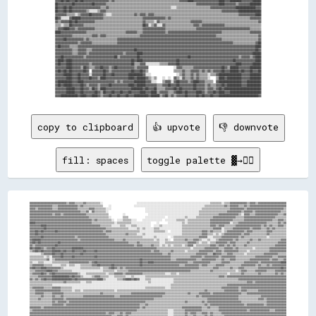
▓▓▓▓██▓▓██▓▓▓▓██▓▓██▓▓▓▓▓▓▓▓▓▓▓▓▓▓▓▓▓▓▒▒▓▓▒▒▒▒▒▒▒▒▒▒▒▒▒▒▒▒▒▒▒▒▒▒▒▒▒▒▒▒▒▒▒▒▒▒▒▒▒▒▒▒▒▒▒▒▒▒▓▓▓▓▓▓████▓▓▓▓▓▓▓▓▓▓▓▓▓▓▓▓▓▓████▓▓▓▓████████▓▓▓▓▓▓▓▓██████

██▓▓▓▓▓▓▓▓▓▓██▓▓▓▓▓▓▓▓▓▓▓▓██▓▓▓▓▓▓▓▓▒▒▒▒▒▒▒▒▒▒▒▒▒▒▒▒▒▒▒▒▒▒▒▒▒▒▒▒▒▒▒▒▒▒▒▒▒▒▒▒▒▒▒▒▒▒▒▒▒▒▒▒▒▒▒▒▒▒▒▒▒▒▒▒▓▓▓▓▓▓▓▓▓▓▓▓▓▓▓▓████▓▓▓▓▓▓▓▓▒▒▓▓▓▓▓▓▓▓████████

██▓▓▓▓██▓▓██▓▓▓▓▓▓▓▓▓▓▓▓▓▓▓▓▓▓▓▓▒▒▒▒▓▓▒▒▒▒▒▒▒▒▒▒▒▒▒▒▒▒▒▒▒▒▒▒▒▒▒▒▒▒▒▒▒▒▒▒▒▒▒▒▒▒▒▒▒▒░░░░▒▒▒▒▒▒▒▒▒▒▒▒▒▒▒▒▒▒▒▒▒▒▒▒▓▓▓▓▓▓▓▓▓▓▓▓▓▓▓▓▓▓██████████████▓▓▓▓

██▓▓▓▓██▓▓██▓▓▓▓▓▓▓▓▓▓▒▒░░░░░░▒▒▓▓▓▓▒▒▒▒▒▒▒▒▒▒▒▒▒▒▒▒▒▒▒▒▒▒▒▒▒▒▒▒▒▒▒▒▒▒▒▒▒▒▒▒▒▒▒▒▒▒▒▒▒▒▒▒▒▒▒▒▒▒▒▒▒▒▒▒▒▒▒▒▒▒▒▒▒▒▒▒▒▒▒▒▒▒▓▓▓▓▓▓▓▓▓▓▓▓████████████████

▓▓▓▓▓▓▓▓▒▒▒▒▒▒░░▒▒▓▓▓▓▓▓██▓▓▓▓▓▓▓▓▒▒░░░░▒▒▒▒▒▒▒▒▒▒▒▒▒▒▒▒▓▓▒▒▓▓▓▓▒▒▓▓▓▓▒▒▒▒▒▒▒▒▒▒▒▒▒▒▒▒▒▒▒▒▒▒▒▒▒▒▒▒▒▒▒▒▒▒▒▒▒▒▒▒▒▒▒▒▒▒▒▒▒▒▒▒▒▒▒▒▒▒▒▒▓▓▓▓▓▓▓▓▓▓▓▓████

██▓▓░░░░░░▓▓██████▓▓▓▓▓▓▓▓▓▓▓▓▓▓▓▓▒▒▒▒▒▒▒▒▒▒▒▒▒▒▒▒▒▒▒▒▒▒▒▒▒▒▒▒▓▓▓▓▓▓▓▓▓▓▓▓▓▓▓▓▒▒▓▓▒▒▒▒▒▒▒▒▒▒▒▒▒▒▒▒▒▒▒▒▒▒▒▒▒▒▒▒▒▒▒▒▒▒▒▒▒▒▒▒▒▒▒▒▒▒▒▒▒▒▒▒▒▒▒▒▓▓▓▓▓▓▓▓

▓▓▒▒▓▓▓▓▓▓██▓▓██▓▓▓▓▓▓▓▓▓▓▓▓▒▒▒▒▒▒▒▒▒▒▒▒▒▒▒▒▒▒▒▒▒▒▒▒▒▒▒▒▒▒▒▒▒▒▓▓▒▒▒▒▒▒░░▓▓▒▒▒▒▒▒▒▒▒▒▒▒▒▒▒▒▒▒▒▒▒▒▓▓▓▓▓▓▓▓▒▒▒▒▒▒▒▒▒▒▒▒▒▒▒▒▒▒▒▒▒▒▒▒▒▒▒▒▒▒▒▒▒▒▒▒▒▒▒▒▓▓

▒▒▒▒░░▒▒▒▒██▓▓▓▓▓▓▓▓▒▒▒▒▒▒▒▒▒▒▒▒▒▒▒▒▒▒▒▒▒▒▒▒▒▒▒▒▒▒▒▒▒▒▒▒▒▒▒▒▒▒██▓▓░░▒▒▓▓░░░░▓▓▒▒▒▒▒▒▒▒▒▒▒▒▒▒▒▒▒▒▒▒▓▓▓▓▒▒▓▓▓▓▓▓▓▓▓▓▓▓▓▓▓▓▒▒▒▒▒▒▒▒▒▒▒▒▒▒▒▒▒▒▒▒▒▒▒▒▒▒

▒▒▓▓▓▓████▓▓▓▓▒▒▓▓▓▓▓▓▓▓▓▓▓▓▒▒▒▒▒▒▒▒▒▒▒▒▒▒▒▒▒▒▒▒▒▒▒▒▒▒▒▒▒▒▒▒▒▒▓▓▓▓▓▓▓▓▓▓▓▓▓▓▓▓▒▒▒▒▒▒▒▒▒▒▒▒▒▒▒▒▒▒▒▒▒▒▓▓▓▓▓▓▓▓▓▓▓▓▓▓▓▓▓▓▓▓▓▓▓▓▓▓▓▓▓▓▓▓▓▓▓▓▓▓▒▒▒▒▒▒▒▒

████▓▓▓▓▓▓▓▓▓▓▓▓▓▓▓▓▓▓▒▒▒▒▒▒▒▒▒▒▒▒▒▒▒▒▒▒▒▒▒▒▒▒▒▒▒▒▓▓▓▓▓▓▓▓▒▒▒▒▓▓▓▓▓▓▓▓▓▓▓▓▓▓▓▓▒▒▓▓▓▓▓▓▓▓▓▓▓▓▓▓▓▓▓▓▓▓▓▓▓▓▓▓▓▓▓▓▓▓▓▓▓▓▓▓▒▒▒▒▒▒▒▒▒▒▒▒▒▒▒▒▒▒▒▒▓▓▓▓▓▓▓▓

▓▓▓▓▓▓▓▓▓▓▓▓▒▒▒▒▒▒▒▒▒▒▒▒▒▒▓▓▓▓▒▒▓▓▓▓▒▒▒▒▒▒▒▒▒▒▒▒▒▒▒▒▒▒▒▒▒▒▒▒▓▓▓▓▓▓▓▓▓▓▓▓▓▓▓▓▓▓▓▓▓▓▓▓▓▓▓▓▓▓▓▓▓▓▓▓▓▓▓▓▓▓▓▓▓▓▓▓▓▓▓▓▓▓▒▒▒▒▒▒▒▒▒▒▒▒▒▒▒▒▒▒▒▒▒▒▒▒▒▒▒▒▒▒▓▓

▓▓▓▓▓▓██▓▓▓▓▓▓▓▓▓▓▓▓▒▒▓▓▒▒▒▒▒▒▒▒▒▒▒▒▒▒▒▒▒▒▒▒▓▓▓▓▓▓▓▓▓▓▓▓▓▓▓▓▓▓▓▓▓▓▓▓▓▓▓▓▓▓▓▓▓▓▓▓▓▓▓▓▓▓▓▓▓▓▓▓▓▓▓▓▓▓▓▓▓▓▓▓▓▓▓▓▓▓▓▓▓▓▓▓▓▓▒▒▒▒▒▒▒▒▒▒▒▒▒▒▒▒▒▒▒▒▒▒▒▒▒▒▓▓

▓▓▓▓▓▓▓▓▓▓▓▓▓▓▓▓▒▒▓▓▓▓▓▓▓▓▒▒▒▒▒▒▒▒▒▒▒▒▒▒▒▒▒▒▓▓▓▓▓▓▓▓▓▓▓▓▓▓▓▓▓▓▓▓▓▓▓▓▓▓▓▓▓▓▓▓▓▓▓▓▓▓▓▓▓▓▓▓▓▓▓▓▓▓▓▓▓▓▓▓▓▓▓▓▓▓▓▓▓▓▓▓▓▓▓▓▓▓▓▓▓▓▓▓▓▓▒▒▒▒▒▒▒▒▒▒▒▒▒▒▒▒▓▓██

▓▓██▓▓▓▓▓▓▒▒▒▒▒▒▓▓▓▓▓▓▓▓▓▓▓▓▓▓▓▓▓▓▓▓▓▓▓▓▓▓▓▓▓▓▓▓▓▓▓▓▓▓▓▓▓▓▓▓▓▓▓▓▓▓▓▓▓▓▓▓▓▓▓▓▓▓▓▓▓▓▓▓▓▓▓▓▓▓▓▓▓▓▓▓▓▓▓▓▓▓▓▓▓▓▓▓▓▓▓▓▓▓▓▓▓▓▓▓▓▓▓▓▓▓▓▓▓▓▓▓▓▓▓▓▓▓▓▓▓▓████

▓▓▓▓▓▓▓▓▓▓▓▓▒▒▒▒▓▓▓▓▓▓▒▒▒▒▓▓▓▓▓▓▓▓▓▓▓▓▓▓▓▓▓▓▓▓▓▓▓▓▓▓▓▓▓▓██▓▓▓▓▓▓▓▓▓▓▓▓▓▓▓▓▓▓▓▓▓▓▓▓▓▓▓▓▓▓▓▓▓▓▓▓▓▓▓▓▓▓▓▓▓▓▓▓▓▓▓▓▓▓▓▓▓▓▓▓▓▓▓▓▓▓▓▓▓▓▓▓▓▓▓▓▓▓▓▓▓▓▓▓██▓▓

▓▓▓▓▓▓▓▓▓▓▓▓▒▒▒▒▓▓▓▓▓▓▒▒▓▓▓▓▓▓▓▓▓▓▓▓▓▓▓▓▓▓▓▓▓▓▓▓▒▒▓▓▓▓▓▓▓▓████▓▓▓▓▓▓▓▓▓▓▓▓▓▓▓▓▓▓▓▓▓▓▓▓▓▓▓▓▓▓▓▓▓▓▓▓▓▓▓▓▓▓▓▓▓▓▓▓▓▓▓▓▓▓▓▓▓▓▓▓▓▓▓▓▓▓▓▓▓▓▓▓▓▓▓▓▓▓██████

▓▓▓▓██▓▓▓▓▓▓▓▓▓▓▓▓▓▓▒▒▓▓▓▓▓▓▓▓▓▓▓▓▓▓▓▓▓▓▓▓██▒▒▓▓▓▓▓▓▓▓▓▓▓▓██▓▓▓▓▓▓▓▓▓▓▓▓▓▓▓▓▓▓▓▓▓▓▓▓▓▓▓▓▓▓▓▓▓▓██▓▓▓▓▓▓▓▓▓▓▓▓▓▓▓▓▓▓▓▓▓▓▓▓▓▓▓▓▓▓▓▓▓▓▒▒▓▓▓▓▓▓▒▒▓▓████

▓▓████▓▓████▓▓▓▓▓▓▓▓▓▓▓▓▓▓▓▓▓▓▓▓▓▓▓▓▓▓▓▓▓▓▓▓▓▓▓▓▓▓▓▓▓▓██▓▓████▓▓▓▓▓▓▓▓▓▓▓▓▓▓▓▓▓▓▓▓▓▓▓▓██▓▓▓▓▓▓▓▓▓▓▓▓▓▓▓▓▓▓▓▓▓▓▓▓▓▓▓▓▓▓▓▓▓▓▓▓▓▓██▓▓▓▓▓▓▓▓▓▓▓▓▓▓████

▓▓██▓▓▓▓████▓▓▓▓▓▓▓▓▓▓▓▓▒▒▓▓▓▓▓▓▓▓▓▓▓▓▓▓▓▓▓▓▓▓▓▓▓▓▓▓▓▓██▒▒▒▒▓▓▓▓░░░░░░░░░░▒▒▒▒▒▒▓▓▓▓▓▓██▓▓▓▓▓▓▓▓▓▓▓▓▓▓▓▓▓▓▓▓▓▓▓▓▓▓▓▓▓▓▓▓▓▓▓▓▓▓▓▓████▓▓▓▓▓▓▓▓██████

▓▓▓▓▓▓▓▓████▓▓▓▓▓▓▒▒██▓▓▒▒▒▒▓▓▓▓██▓▓▓▓▒▒▓▓██▓▓▓▓▓▓▓▓▓▓▓▓▒▒▓▓▓▓▓▓▓▓                  ░░▓▓▓▓▒▒▒▒▒▒▒▒▓▓▓▓▓▓▓▓▓▓▓▓▓▓▓▓▓▓▓▓██▓▓▒▒██████▓▓▓▓▓▓▓▓████████

▓▓██▓▓██▓▓██▓▓▓▓▓▓▓▓██▓▓  ▓▓▓▓▓▓▓▓██▓▓▒▒▓▓▓▓▓▓▓▓▓▓▓▓▓▓██▓▓▓▓██▓▓▒▒                  ▒▒▒▒▒▒▓▓▒▒▒▒▓▓▓▓▓▓▒▒▓▓▒▒▓▓▒▒▓▓▓▓▓▓██▓▓▓▓██████▓▓██▓▓▓▓██▓▓▓▓██

▓▓▓▓▓▓██████▓▓▓▓██▓▓▓▓▓▓░░▓▓▓▓▓▓▓▓██▓▓▓▓██▓▓▓▓▓▓▓▓▓▓██████████▓▓░░░░                  ░░▒▒▓▓▒▒▒▒▓▓▒▒▓▓▒▒▒▒▒▒░░▒▒▒▒▓▓████████████████▓▓▓▓▓▓████████

▓▓▓▓▓▓▓▓████▓▓▓▓██▓▓▓▓▓▓██▓▓▓▓▒▒████▓▓▓▓▓▓▓▓▓▓▓▓▓▓▓▓████▓▓██████▓▓▒▒░░▒▒    ░░  ░░  ▓▓▒▒░░▓▓▒▒▒▒▓▓▒▒▓▓▒▒▒▒▒▒░░    ▒▒████▓▓██████████▓▓▓▓▓▓████████

▓▓██████████▓▓▓▓████▓▓▓▓▓▓▓▓▓▓▓▓▓▓▓▓▓▓▓▓▓▓▒▒▓▓▒▒▓▓▓▓▓▓▓▓████████▓▓▓▓░░░░    ▒▒▓▓▓▓░░▓▓██▓▓▓▓▓▓▒▒▓▓████▓▓▓▓▒▒▒▒▒▒  ▓▓████████████████▓▓▓▓██████████

▓▓██▓▓██████▓▓▓▓▓▓██▓▓▒▒▓▓▓▓▓▓▒▒▓▓▓▓▓▓██▓▓▓▓▓▓▓▓▓▓▓▓████▓▓██████▓▓▓▓▓▓▓▓▒▒▒▒▓▓▓▓██▓▓▓▓██▓▓▓▓▓▓▓▓▓▓██▓▓▓▓▓▓▒▒▓▓▒▒▒▒▓▓▓▓██▓▓██████████▓▓▓▓██████████

▓▓▓▓▓▓▓▓██████▓▓▓▓██▓▓▓▓▒▒██▓▓▒▒████▓▓▓▓▓▓▓▓▓▓▓▓▓▓▓▓▓▓████████▓▓██▓▓▓▓██▒▒▒▒▒▒▓▓▓▓▓▓██▓▓██▓▓▓▓▓▓▓▓██▓▓▓▓▓▓▒▒▓▓▓▓▒▒▓▓██▓▓██████████████████████████

▓▓▓▓▓▓▓▓██████▓▓▓▓██▓▓▓▓▓▓▓▓██▓▓▒▒██▓▓▓▓██▓▓▓▓██▓▓▓▓██▓▓▓▓▓▓████▓▓▓▓████▒▒▓▓▓▓▓▓▒▒▒▒▓▓████▓▓██▓▓▓▓▓▓████▓▓▒▒▓▓▓▓██▓▓████▓▓▓▓██████████████████████

copy to clipboard
👍 upvote
👎 downvote
fill: spaces
toggle palette ▓→✊🏽
▓▓▓▓▓▓▓▓▓▓▓▓▓▓▓▓▓▓▓▓▓▓▓▓▓▓▒▒▓▓▓▓▒▒▒▒▒▒▓▓▒▒▒▒▒▒▒▒▒▒░░                        ░░░░░░░░░░░░░░░░░░░░░░░░░░░░░░░░░░░░░░░░░░░░░░░░░░░░▒▒▒▒▒▒▒▒░░▒▒▒▒▓▓▓▓▓▓▓▓▓▓▓▓▒▒▓▓▓▓▒▒▓▓▓▓▓▓▓▓▓▓▓▓▓▓▓▓▓▓▓▓
▓▓▓▓▓▓▓▓▓▓▓▓▓▓▓▓▒▒▒▒▓▓▓▓▓▓▓▓▓▓▓▓▓▓▒▒▓▓▒▒▒▒▒▒▒▒▒▒▒▒▒▒    ░░                ░░░░░░░░░░░░░░░░░░░░░░░░░░░░░░░░░░░░░░░░░░░░░░░░░░▒▒▒▒▒▒▒▒▒▒▒▒▒▒▓▓▒▒▓▓▓▓▓▓▒▒▒▒▓▓▒▒▓▓▓▓▓▓▓▓▓▓▓▓▓▓▓▓▓▓▓▓▓▓▓▓▓▓
▓▓▓▓▒▒▓▓▓▓▓▓▓▓▓▓▒▒▒▒▓▓▓▓▓▓▓▓▓▓▓▓▓▓▒▒▒▒▒▒▒▒▓▓▓▓▒▒▒▒▒▒▒▒░░░░                        ░░░░░░░░░░░░░░░░░░░░░░░░░░░░░░░░░░░░░░░░▒▒▒▒▒▒▒▒▒▒▒▒▒▒▒▒▒▒▒▒▓▓▓▓▓▓▓▓▓▓▒▒▓▓▓▓▓▓▓▓▓▓▓▓▓▓▓▓▓▓▓▓▓▓▓▓▓▓▒▒
▓▓▓▓▓▓▓▓▓▓▓▓▓▓▓▓▓▓▓▓▓▓▓▓▓▓▓▓▓▓▓▓▓▓▓▓▒▒▒▒▓▓░░▓▓▒▒▒▒▒▒▒▒░░                          ░░░░░░░░░░░░░░░░░░░░░░░░░░░░░░░░░░░░░░▒▒▒▒▒▒▒▒▒▒▒▒▒▒▒▒▒▒▒▒▓▓▓▓▓▓▓▓▓▓▒▒▓▓▓▓▓▓▒▒▓▓▓▓▓▓▓▓▓▓▓▓▓▓▓▓▓▓▒▒▒▒
▓▓▓▓▓▓▓▓▓▓▓▓▓▓▓▓▒▒▓▓▓▓▒▒▓▓▓▓▓▓▓▓▓▓▓▓▓▓▓▓▒▒▒▒▒▒▒▒▒▒▒▒▒▒▒▒          ░░                ░░░░░░░░░░░░░░░░░░░░░░░░░░░░░░░░░░░░▒▒▒▒▒▒▒▒▒▒▒▒▒▒▓▓▓▓▓▓▓▓▓▓▓▓▓▓▒▒░░▓▓▓▓▒▒▒▒▓▓▓▓▓▓▓▓▓▓▓▓▓▓▓▓▒▒▒▒▓▓
▓▓▓▓▓▓▓▓▓▓▓▓▓▓▓▓▓▓▓▓▓▓▓▓▓▓▓▓▓▓▓▓▓▓▓▓▓▓▓▓▓▓▒▒▒▒▒▒▒▒▒▒▒▒▒▒░░        ▒▒▒▒            ░░░░░░░░░░░░░░  ░░░░░░░░░░░░▒▒░░░░░░▒▒▒▒▒▒▒▒▒▒▒▒▓▓▓▓▓▓▓▓▓▓▓▓▓▓▓▓▒▒▒▒▒▒▓▓▓▓▓▓▓▓▓▓▓▓▓▓▓▓▓▓▓▓▓▓▒▒▒▒▒▒▒▒
▓▓▓▓▓▓▓▓▓▓▓▓▓▓▓▓▓▓▓▓▓▓▓▓▓▓▓▓▓▓▓▓▓▓▓▓▓▓▓▓▓▓▓▓▒▒▓▓▒▒▒▒▒▒▒▒▒▒░░  ░░░░▒▒▒▒▒▒░░░░    ░░░░░░░░░░░░░░  ░░░░░░░░▒▒▒▒▒▒░░▒▒▒▒▒▒▒▒▒▒▒▒▒▒▒▒▓▓▓▓▓▓▓▓▓▓▓▓▓▓▓▓▒▒▒▒▒▒▒▒▓▓▓▓▓▓▓▓▓▓▓▓▓▓▓▓▓▓▓▓▒▒▒▒▓▓▓▓▒▒
████▓▓▓▓▓▓▓▓▓▓▓▓▓▓▓▓▓▓▓▓▓▓▓▓▓▓▓▓▓▓▓▓▓▓▓▓▓▓▓▓▒▒▒▒▒▒▒▒▒▒▒▒▒▒▒▒░░▒▒▒▒▒▒▒▒▒▒░░░░░░░░░░░░░░    ░░      ░░░░░░░░░░▒▒░░▒▒▒▒▒▒▒▒▒▒▒▒▒▒▒▒▓▓▓▓▓▓▓▓▓▓▓▓▓▓░░▒▒▒▒▓▓▓▓▓▓▓▓▓▓▓▓▓▓▓▓▓▓▓▓▒▒▒▒▒▒▒▒▓▓▒▒▓▓
▓▓▓▓▓▓▓▓████▓▓▓▓▓▓▓▓▓▓▓▓▓▓▓▓▓▓▓▓▓▓▓▓▓▓▓▓▓▓▓▓▓▓▓▓▓▓▒▒▒▒▒▒▒▒░░░░░░▒▒▒▒░░░░▒▒▒▒░░░░░░░░░░  ░░░░▒▒░░░░░░░░░░░░░░▒▒▒▒▒▒▒▒▒▒▒▒▒▒▒▒▒▒▒▒▓▓▓▓▒▒▓▓▓▓▒▒▒▒▒▒▒▒▓▓▓▓▓▓▓▓▓▓▓▓▓▓▓▓▓▓▒▒▓▓▒▒▓▓▒▒▒▒▓▓▓▓▒▒
▓▓▓▓▓▓▓▓▓▓██▓▓▓▓▓▓▓▓▓▓▓▓▓▓▓▓▓▓▓▓▓▓▓▓▓▓▓▓▓▓▓▓▓▓▓▓▓▓▓▓▓▓▒▒▒▒▒▒▒▒▒▒▒▒▒▒▒▒░░░░░░▒▒░░▒▒░░░░░░▒▒▒▒░░░░░░░░░░░░░░░░▒▒▒▒▒▒▒▒▒▒▒▒▒▒▒▒▒▒▒▒▒▒▓▓▓▓▓▓░░▒▒▒▒▒▒▓▓▓▓▓▓▓▓▓▓▓▓▒▒▓▓▓▓▓▓▒▒▒▒▓▓▒▒▓▓▒▒▒▒▒▒▒▒
▓▓▓▓██▓▓██▓▓▓▓▓▓▓▓██▓▓▓▓▓▓▓▓▓▓▓▓▓▓▓▓▓▓▓▓▓▓▓▓▓▓▓▓▓▓▓▓▒▒▓▓▓▓▒▒▒▒▒▒▒▒▒▒▒▒▒▒▒▒▒▒▒▒░░░░░░░░░░▒▒▒▒▒▒▒▒░░  ░░░░░░░░▒▒▒▒▒▒▒▒▒▒▒▒▒▒▓▓▓▓▒▒▓▓▒▒▒▒▒▒░░▒▒▓▓▓▓▓▓▓▓▓▓▓▓▒▒▓▓▓▓▒▒▒▒▒▒▒▒▒▒▓▓▓▓▒▒▒▒▒▒▒▒▒▒
▓▓▓▓██▓▓▓▓▓▓▓▓▓▓▓▓▓▓▓▓▓▓▓▓▓▓▓▓▓▓▓▓▓▓▓▓▓▓▓▓▓▓▓▓▓▓▓▓▓▓▓▓▒▒▒▒▒▒▒▒▒▒▒▒▒▒▓▓▒▒▒▒▒▒░░░░▒▒░░░░░░░░░░░░░░░░░░░░░░░░░░▒▒▒▒▒▒▒▒▒▒▒▒▒▒▓▓▓▓▒▒▒▒░░▒▒░░▒▒▓▓▓▓▓▓▓▓▓▓▓▓▒▒▓▓▓▓▒▒▒▒▒▒▒▒▒▒▒▒▓▓▒▒▒▒▒▒▒▒▒▒▒▒
▓▓▓▓▓▓▓▓██▓▓▓▓▓▓▓▓▓▓▓▓▓▓▓▓▓▓▓▓▓▓▒▒▓▓▓▓▓▓▓▓▓▓▓▓▓▓▓▓▓▓▓▓▓▓▒▒▒▒▒▒▒▒▒▒▒▒▒▒▒▒▒▒▒▒▒▒▒▒░░░░░░░░▒▒░░░░░░░░  ░░▒▒▒▒▒▒▒▒▒▒▒▒▒▒▒▒▒▒▓▓▓▓▓▓░░░░▒▒▒▒▒▒▓▓▓▓▓▓▓▓▓▓▓▓▒▒▓▓▒▒▒▒▒▒▒▒▒▒▒▒▒▒▒▒░░▒▒▒▒▒▒▒▒▒▒▒▒
▓▓██████▓▓▓▓▓▓▓▓▓▓▓▓▓▓▓▓▓▓▓▓▓▓▓▓▓▓▒▒▓▓▓▓▓▓▓▓▓▓▓▓▓▓▓▓▓▓▓▓▓▓▓▓▒▒▒▒▒▒▓▓▒▒▒▒▒▒▒▒▒▒▒▒▒▒▒▒▒▒▒▒░░▒▒░░░░▒▒░░  ▒▒▒▒▒▒▒▒▓▓▒▒▒▒▓▓▓▓▒▒░░░░▒▒░░░░▒▒▓▓▓▓▓▓▓▓▓▓▒▒▓▓▒▒▒▒▒▒▒▒▓▓▒▒▒▒▓▓▒▒▒▒▒▒▒▒▒▒▒▒▒▒▓▓▓▓
▓▓██▓▓██▓▓▓▓▓▓▓▓▓▓▓▓██▓▓▓▓▓▓▓▓▓▓▓▓▓▓▓▓▓▓▓▓▓▓▓▓▓▓▓▓▓▓▓▓▓▓▓▓▓▓▓▓▓▓▓▓▓▓▓▓▒▒▒▒▒▒▓▓▒▒▒▒▒▒▒▒▒▒▒▒▒▒░░░░▒▒▒▒▒▒▒▒▒▒▒▒▒▒▒▒▓▓▓▓▓▓▒▒░░▒▒▒▒░░▒▒▒▒▓▓▓▓▓▓▓▓▒▒▓▓▓▓▒▒▒▒▒▒▒▒▓▓▒▒▒▒▒▒▒▒▒▒▒▒▒▒▒▒▒▒▒▒▓▓▓▓▓▓
▓▓▒▒▓▓▓▓▓▓▓▓▓▓▓▓▓▓██▓▓▓▓▓▓▓▓▓▓▓▓▓▓▓▓▓▓▓▓▓▓▓▓▓▓▓▓▓▓▓▓▓▓▓▓▓▓▓▓▓▓▓▓▓▓▓▓▓▓▓▓▓▓▒▒▓▓▓▓▒▒▒▒▒▒▓▓▒▒▒▒░░▒▒░░▒▒░░▒▒▒▒▒▒░░▒▒▓▓▓▓░░▒▒▒▒▒▒▒▒▒▒▓▓▓▓▒▒▓▓▓▓▒▒▓▓▒▒▓▓▒▒▒▒▒▒▓▓▒▒▒▒▒▒▒▒▒▒▒▒▒▒▒▒▒▒▒▒▓▓▓▓▓▓▓▓
██▓▓████▓▓▒▒▓▓▓▓██▓▓▓▓▓▓▓▓▓▓▓▓████████▓▓▓▓▓▓▓▓▓▓▓▓▓▓▓▓▓▓▓▓▓▓▓▓▓▓▓▓▓▓▓▓▓▓▓▓▓▓▓▓▓▓▓▓▓▓▓▓▓▓▓▓▒▒▒▒▒▒▒▒▒▒▒▒▒▒▒▒▒▒▒▒▒▒▒▒░░▒▒▒▒▒▒▒▒▓▓▓▓▓▓▓▓▓▓▒▒▒▒▓▓▓▓▓▓▒▒▓▓▒▒▒▒▒▒▒▒▒▒░░▒▒▒▒▒▒▒▒▒▒▓▓▓▓▓▓▓▓▓▓▓▓
▒▒▓▓██▓▓██▓▓▓▓▓▓██████▓▓██▓▓▓▓██▓▓▓▓▓▓██▓▓▓▓▓▓██▓▓▓▓▓▓▓▓▓▓▓▓▓▓▓▓▓▓▓▓▓▓▓▓▓▓▓▓▓▓▓▓▓▓▓▓▓▓▒▒▓▓▓▓▒▒▒▒▒▒▒▒▓▓▒▒▒▒▒▒▒▒░░▒▒▒▒▒▒▒▒▓▓▓▓▓▓▓▓▓▓▒▒▓▓▓▓▒▒▓▓▓▓▓▓▓▓▓▓▒▒▒▒▒▒░░▒▒▒▒▒▒▒▒▒▒▒▒▒▒▓▓▓▓▓▓▓▓▓▓▓▓
░░░░░░░░▒▒▓▓▓▓▓▓██▓▓▓▓██▓▓▓▓▓▓▓▓▓▓▓▓██▓▓▓▓▓▓▓▓▓▓▓▓▓▓▓▓▓▓▓▓▓▓▓▓▓▓▓▓▓▓▓▓▓▓▓▓▓▓▓▓▓▓▓▓▓▓▓▓▓▓▓▓▓▓▓▓▒▒▒▒▓▓▒▒▒▒▒▒▒▒▒▒▒▒▒▒▒▒▒▒▓▓▓▓▓▓▓▓▒▒▒▒██▓▓▓▓▒▒▒▒▓▓▓▓▒▒▒▒▒▒▒▒░░▒▒▒▒▒▒▒▒▒▒▒▒▓▓▓▓▓▓▓▓▓▓▒▒▒▒▒▒
▒▒▒▒▒▒▒▒▒▒░░▒▒░░▓▓▓▓▓▓██▓▓▓▓▓▓██▓▓▓▓▓▓▓▓▓▓▓▓▓▓██▓▓▓▓▓▓▓▓▓▓▓▓▓▓▓▓▓▓▓▓▓▓▓▓▓▓▓▓▓▓▓▓▓▓▓▓▓▓▓▓▓▓▓▓▓▓▓▓▓▓▓▓▒▒▒▒▒▒▒▒▒▒▒▒▒▒▓▓▓▓▓▓▓▓▒▒▓▓▓▓▓▓▓▓▓▓▒▒▓▓▓▓▓▓▓▓▓▓▒▒▒▒▒▒▒▒▒▒▒▒▒▒▓▓▓▓▓▓▓▓▓▓▓▓▒▒▒▒▓▓▓▓▓▓
▒▒▒▒▒▒▒▒▒▒▒▒▓▓░░▒▒▓▓▓▓▓▓▓▓▓▓▓▓▓▓▓▓▓▓▓▓▓▓▓▓▓▓▓▓▓▓▓▓▓▓▓▓▓▓▓▓▓▓▓▓▓▓▓▓▓▓▓▓▓▓▓▓▓▓▓▓██▓▓▓▓▓▓▓▓▓▓▓▓▓▓▓▓▓▓▓▓▒▒▒▒▓▓▓▓▓▓▓▓▓▓▓▓▓▓▒▒▒▒▓▓▓▓▓▓▓▓▓▓▒▒▒▒▓▓▒▒▒▒▓▓▓▓▒▒▒▒▒▒▒▒▒▒▓▓▓▓▓▓▓▓▓▓▓▓▓▓▒▒▓▓▓▓▒▒▒▒▓▓
▒▒░░░░▒▒▒▒░░░░░░▒▒▒▒▒▒▒▒▒▒▒▒▓▓▓▓▓▓▓▓▓▓▓▓▓▓▒▒▓▓██▓▓▓▓▓▓▓▓▓▓▓▓▓▓▓▓▓▓▓▓▓▓▓▓▓▓▓▓▓▓██▓▓▓▓████▓▓▓▓▓▓▓▓▓▓▓▓▓▓▓▓▓▓▓▓▓▓▓▓▒▒▒▒▓▓▓▓▓▓▓▓▓▓▓▓▒▒▒▒▒▒▒▒▓▓▓▓▓▓▒▒▒▒▒▒▒▒▒▒▓▓▓▓▓▓▓▓▓▓▒▒▓▓▓▓▓▓▓▓▓▓▓▓▓▓████
▒▒▓▓▓▓▓▓▓▓▒▒▒▒▒▒░░░░░░▒▒▒▒░░▒▒▒▒░░░░▒▒▒▒▒▒▒▒▓▓▓▓██▓▓▓▓▓▓▓▓██▓▓▓▓▓▓▓▓▓▓▓▓▓▓▓▓▓▓██▓▓▓▓▓▓▓▓▓▓▓▓▓▓▓▓▓▓▓▓▓▓▓▓▓▓▒▒▒▒▓▓▓▓▓▓▓▓▓▓▒▒▓▓▓▓▒▒▒▒▒▒▓▓▓▓▓▓▒▒▒▒▒▒▒▒▒▒▒▒▓▓▓▓▓▓▓▓▓▓▒▒▓▓▒▒▒▒▓▓▒▒▓▓▓▓▓▓▓▓▓▓
▓▓██▓▓▓▓████▓▓▓▓▓▓▓▓▓▓▒▒░░░░░░░░░░░░▒▒▒▒▒▒▒▒▒▒▒▒▒▒░░▒▒▒▒▓▓██▓▓▒▒▓▓▒▒▓▓▓▓▓▓▓▓▓▓▓▓▓▓▓▓▓▓▓▓▓▓▓▓▓▓▓▓▓▓▓▓▓▓▓▓▓▓▓▓▓▓▓▓▓▓▓▓▓▓▓▓▒▒▒▒▒▒▒▒▒▒▓▓▓▓▒▒▒▒▒▒▒▒▓▓▒▒▒▒▓▓▓▓▒▒▒▒▒▒▒▒▒▒▓▓▓▓▓▓▓▓▓▓▓▓▓▓▓▓██▓▓
▒▒▒▒▓▓▓▓▓▓▓▓████▓▓▓▓▒▒▒▒▒▒▒▒▒▒░░░░░░░░░░░░░░░░░░░░░░▒▒▒▒▒▒▒▒░░▒▒▒▒▒▒▒▒▓▓▓▓▓▓▓▓▓▓▓▓▓▓▓▓▓▓▓▓▓▓▓▓▓▓▓▓▓▓▓▓▓▓▓▓▓▓▓▓▓▓▓▓▒▒▒▒▒▒▒▒▒▒▒▒▒▒▓▓▒▒▒▒▒▒▒▒▒▒▒▒▒▒▒▒░░▒▒▓▓▓▓▒▒▒▒▒▒▓▓▓▓▓▓▓▓▒▒▒▒▒▒▓▓▓▓▓▓▓▓
▒▒▓▓▓▓▓▓██▓▓▒▒▓▓██▓▓▓▓▓▓▓▓▓▓▓▓▓▓▓▓▒▒░░░░▒▒▒▒▒▒▒▒▒▒▒▒▒▒░░▒▒▒▒▓▓▓▓▓▓▒▒▓▓▓▓▓▓▓▓▓▓▓▓▒▒▒▒▒▒▒▒▒▒▒▒▒▒▒▒░░░░▒▒▒▒░░▒▒▒▒▒▒▒▒▒▒▒▒▒▒▒▒▒▒▒▒▒▒▒▒▒▒▒▒▒▒▒▒▒▒░░▒▒▒▒▒▒▒▒▓▓▒▒▒▒▒▒▒▒▒▒▓▓▒▒▒▒▒▒▒▒▒▒▓▓▒▒▓▓▒▒
▒▒▒▒▒▒▓▓▓▓▓▓▓▓▓▓████████████▓▓██▓▓▓▓▒▒░░░░░░▒▒▓▓▓▓▒▒▒▒▒▒░░░░▒▒▒▒▒▒▒▒░░░░▒▒░░░░░░░░▒▒▒▒▒▒▒▒▒▒▒▒▒▒▒▒▒▒▒▒▒▒▒▒▒▒▒▒▒▒▒▒▒▒▒▒▒▒▒▒▒▒▒▒▒▒▒▒▒▒▒▒▓▓▓▓▒▒▓▓▓▓▓▓▓▓▓▓▓▓▓▓▓▓▓▓▓▓▓▓▓▓▓▓▓▓▓▓▓▓▓▓▓▓▓▓▓▓▓▓
▓▓▒▒▓▓▒▒▓▓██▓▓▓▓██████████████▓▓██▓▓▓▓▓▓▓▓▓▓▓▓▓▓████▒▒░░░░░░░░▒▒▒▒▓▓████▓▓██▓▓░░░░▒▒▒▒░░░░░░░░░░░░░░░░▒▒▒▒▒▒▒▒▒▒▒▒▒▒▒▒▒▒▒▒▒▒▒▒▒▒▒▒▒▒▒▒▒▒▒▒▒▒▒▒▒▒▒▒▒▒▓▓▓▓▓▓▓▓▓▓▓▓▓▓▓▓▓▓▓▓▓▓▓▓▓▓▓▓▓▓▓▓▓▓
▒▒▒▒▒▒▒▒▒▒▒▒▒▒▒▒▒▒▒▒▒▒▒▒▓▓▒▒▒▒▒▒▒▒▒▒░░░░▒▒▒▒░░░░░░░░░░░░░░░░░░░░░░░░░░░░░░░░░░░░░░░░▒▒░░░░░░░░░░░░░░░░▒▒▒▒▒▒▒▒▒▒▒▒▒▒▒▒▒▒▒▒▒▒▒▒▒▒▒▒▒▒▒▒▒▒▒▒▒▒▒▒▒▒▒▒▒▒▒▒▒▒▒▒▓▓▓▓▒▒▓▓▓▓▓▓▓▓▓▓▓▓▓▓▓▓▓▓▓▓▓▓
▒▒▒▒▒▒▒▒▒▒▒▒▒▒▒▒░░░░░░░░░░░░░░░░░░░░░░░░░░░░░░░░░░░░░░░░░░░░░░░░░░░░░░░░░░░░░░░░░░░░░░░░░░░░░░░░░░░░▒▒▒▒▒▒▒▒▒▒▒▒▒▒▒▒▒▒▒▒▒▒▒▒▒▒▒▒▒▒▒▒▒▒▒▒▒▒▒▒▓▓▓▓▓▓▓▓▓▓▓▓▓▓▓▓▓▓▓▓▓▓▓▓▓▓▓▓▓▓▓▓▓▓▓▓▓▓▓▓▓▓
▒▒▓▓▓▓▓▓▓▓▒▒▒▒▒▒▓▓▓▓▓▓▒▒▒▒▒▒▒▒░░░░░░░░░░░░░░░░░░░░░░░░░░░░░░░░░░░░░░░░░░░░░░░░░░░░▒▒▒▒▒▒▒▒▒▒▒▒▒▒░░░░▒▒▒▒▒▒▒▒▒▒▒▒▒▒▒▒▒▒▒▒▒▒▒▒▒▒▒▒▒▒▒▒▒▒▒▒▓▓▓▓▓▓▓▓▓▓▓▓▒▒▓▓▓▓▓▓▓▓▓▓▓▓▓▓▓▓▓▓▓▓▓▓▓▓▓▓▓▓▓▓▓▓
▒▒▒▒▓▓▓▓▓▓▓▓▓▓▓▓▓▓▓▓▓▓▒▒▒▒▒▒▒▒░░▒▒▒▒░░▒▒▒▒▒▒▒▒▒▒▒▒▒▒▒▒▒▒▒▒▒▒░░▒▒▒▒▒▒▒▒▒▒▒▒▒▒▒▒▒▒▒▒▒▒▒▒▒▒▒▒▒▒▒▒▒▒▒▒▒▒▒▒▒▒▒▒▒▒▒▒▒▒▒▒▒▒▒▒▒▒▒▒▒▒▓▓▒▒▒▒▒▒▒▒▒▒▒▒▓▓▓▓▓▓▓▓▓▓▒▒▓▓▓▓▒▒▒▒▒▒▒▒▓▓▓▓▓▓▓▓▓▓▓▓▓▓▓▓▓▓▓▓
▒▒▒▒▓▓▓▓▓▓▒▒▒▒▒▒▓▓▓▓▓▓▓▓▒▒▒▒▒▒▒▒▒▒▒▒▒▒▒▒▒▒▒▒▒▒▒▒▒▒▓▓▒▒▒▒▒▒▒▒▒▒▒▒▒▒▒▒▒▒▒▒▓▓▓▓▓▓▓▓▓▓▓▓▓▓▓▓▓▓▓▓▓▓▓▓▒▒▒▒▒▒▒▒▒▒▒▒▒▒▒▒▓▓▒▒▒▒▒▒▓▓▓▓▓▓▓▓▒▒▓▓▓▓▓▓▓▓▓▓▓▓▓▓▓▓▓▓▓▓▒▒▒▒▓▓▓▓▓▓▓▓▓▓▓▓▓▓▓▓▓▓▓▓▓▓▓▓▓▓▓▓
▒▒▒▒▒▒▒▒▓▓▒▒▒▒▒▒▓▓▒▒▒▒▓▓▒▒▒▒▒▒▒▒▒▒▒▒▒▒▓▓▓▓▓▓▓▓▓▓▓▓▓▓▓▓▓▓▓▓▓▓▒▒▒▒▓▓▓▓▓▓▓▓▓▓▓▓▓▓▓▓▓▓▓▓▓▓▓▓▓▓▓▓▓▓▒▒▒▒▒▒▒▒▒▒▒▒▒▒▒▒▒▒▒▒▒▒▒▒▓▓▒▒▓▓▓▓▓▓▓▓▓▓▓▓▓▓▓▓▓▓▓▓▓▓▓▓▓▓▒▒▒▒▒▒▒▒▒▒▒▒▒▒▒▒▓▓▓▓▓▓▓▓▓▓▓▓▓▓▓▓▓▓
▒▒▒▒▒▒▓▓▒▒▒▒▒▒▒▒▓▓▓▓▓▓▓▓▒▒▓▓▓▓▓▓▓▓▓▓▓▓▓▓▓▓▓▓▓▓▓▓▓▓▓▓▓▓▓▓▓▓▓▓▓▓▓▓▓▓▓▓▓▓▓▓▓▓▓▓▓▓▓▓▓▓▓▓▓▓▓▓▒▒▒▒▒▒▒▒▒▒▒▒▒▒▒▒▒▒▒▒▒▒▒▒▒▒▒▒▒▒▒▒▒▒▒▒▒▒▓▓▓▓▓▓▓▓▓▓▓▓▓▓▓▓▓▓▓▓▓▓▒▒▒▒▒▒▒▒▒▒▒▒▒▒▓▓▓▓▒▒▓▓▓▓▓▓▓▓▓▓▓▓▓▓
▒▒▒▒▒▒▒▒▒▒▒▒▒▒▒▒▓▓▒▒▓▓▓▓▓▓▒▒▓▓▓▓▓▓▓▓▓▓▓▓▓▓▓▓▓▓▓▓▓▓▓▓▓▓▓▓▓▓▓▓▓▓▓▓▓▓▓▓▓▓▓▓▓▓▓▓▓▓▓▓▓▓▒▒▒▒▒▒▒▒▒▒▒▒▒▒▒▒▒▒▒▒▒▒▒▒▒▒▒▒▓▓▒▒▒▒▒▒▒▒▒▒▓▓▒▒▓▓▓▓▓▓▓▓▓▓▓▓▓▓▓▓▓▓▓▓▓▓▓▓▒▒▒▒▒▒▒▒▒▒▒▒▒▒▒▒▒▒▓▓▓▓▓▓▓▓▓▓▓▓▓▓
▒▒▒▒▒▒▒▒▒▒▒▒▒▒▒▒▓▓▓▓▓▓▓▓▒▒▓▓▓▓▓▓▓▓▓▓▓▓▓▓▓▓▓▓▓▓▓▓▓▓▓▓▓▓▓▓▓▓▓▓▓▓▓▓▓▓▓▓▓▓▓▓▓▓▓▓▓▓▒▒▒▒▓▓▒▒▒▒▒▒▒▒▒▒▒▒▒▒▒▒▒▒▒▒▒▒▒▒▒▒▒▒▒▒▒▒▒▒▒▒▒▒▒▒▓▓▒▒▓▓▓▓▓▓▓▓▓▓▓▓▓▓▓▓▓▓▓▓▓▓▓▓▒▒▓▓▓▓▓▓▓▓▓▓▓▓▒▒▓▓▓▓▓▓▓▓▓▓▓▓▓▓
▓▓▓▓▓▓▓▓▒▒▓▓▓▓▓▓▓▓▓▓▓▓▓▓▓▓▓▓▓▓▓▓▓▓▓▓▓▓▓▓▓▓▓▓▓▓▓▓▓▓▓▓▓▓▓▓▓▓▓▓▓▓▓▓▓▓▓▓▓▓▓▓▓▓▓▓▓▓▒▒▓▓▒▒▒▒▒▒▒▒▒▒▒▒▒▒▒▒▒▒▒▒▒▒▒▒▒▒▓▓▓▓▓▓▓▓▓▓▓▓▓▓▒▒▒▒▓▓▒▒▒▒▒▒▓▓▓▓▓▓▓▓▓▓▓▓▓▓▓▓▓▓▓▓▓▓▓▓▓▓▓▓▓▓▓▓▓▓▓▓▓▓▓▓▓▓▓▓▓▓▓▓
▒▒▓▓▓▓▓▓▓▓▓▓▓▓▓▓▓▓▓▓▓▓▓▓▓▓▓▓▓▓▓▓▓▓▓▓▓▓▓▓▓▓▓▓▓▓▓▓▓▓▓▓▓▓▓▓▓▓▓▓▓▓▓▓▓▓▓▓▓▓▓▓▓▓▓▓▒▒▒▒▒▒▒▒▒▒▒▒▒▒▒▒▒▒▒▒▒▒░░░░▒▒▒▒▒▒▒▒▓▓▓▓▓▓▓▓▓▓▓▓▒▒▒▒▒▒▒▒▒▒▒▒▓▓▓▓▓▓▓▓▓▓▓▓▓▓▓▓▓▓▓▓▒▒▓▓▓▓▓▓▓▓▓▓▓▓▓▓▒▒▒▒▓▓▓▓▓▓▓▓
▓▓▓▓▓▓▓▓▓▓▓▓▓▓▓▓▓▓▓▓▓▓▓▓▓▓▓▓▓▓▓▓▓▓▓▓▓▓▓▓▓▓▓▓▓▓▓▓▓▓▓▓▓▓▒▒▓▓▓▓▒▒▒▒▓▓▒▒▓▓▓▓▒▒▒▒▒▒▒▒▒▒▒▒▒▒▒▒▒▒▒▒▒▒▒▒▒▒░░░░▒▒▒▒▒▒▒▒▓▓▒▒▓▓▓▓▒▒▒▒▓▓▓▓▒▒▓▓▒▒▒▒▒▒▓▓▓▓▓▓▓▓▓▓▓▓▓▓▓▓▓▓▓▓▓▓▓▓▓▓▓▓▓▓▓▓▓▓▓▓▓▓▓▓▓▓▓▓▓▓
▓▓▓▓▓▓▓▓▓▓▓▓▓▓▓▓▓▓▓▓▓▓▓▓▓▓▓▓▓▓▓▓▓▓▓▓▓▓▓▓▓▓▓▓▓▓▓▓▓▓▓▓▓▓▓▓▓▓▒▒▒▒▓▓▓▓▒▒▓▓▒▒▒▒▒▒▒▒▒▒▒▒▒▒▒▒▒▒▒▒▒▒▒▒▒▒▒▒░░░░▒▒▒▒▒▒▒▒▓▓▒▒▒▒▓▓▒▒▒▒▒▒▓▓▒▒▓▓▒▒▒▒▒▒▒▒▓▓▓▓▓▓▓▓▓▓▓▓▓▓▓▓▓▓▓▓▓▓▓▓▓▓▓▓▓▓▓▓▓▓▓▓▓▓▓▓▓▓▓▓
▓▓▓▓▓▓▓▓▓▓▓▓▓▓▓▓▓▓▓▓▓▓▓▓▓▓▓▓▒▒▓▓▓▓▓▓▓▓▓▓▓▓▓▓▓▓▓▓▓▓▓▓▓▓▓▓▒▒▒▒▒▒▒▒▒▒▒▒▒▒▒▒▒▒▒▒▒▒▒▒▒▒▒▒▒▒▒▒▒▒▒▒▒▒▒▒▒▒░░░░▒▒▒▒▒▒▒▒▒▒▒▒▓▓▓▓▓▓▓▓▓▓▓▓▓▓▓▓▓▓▓▓▓▓▓▓▒▒▓▓▓▓▓▓▓▓▓▓▓▓▓▓▓▓▓▓▓▓▓▓▓▓▓▓▓▓▓▓▓▓▓▓▓▓▓▓▓▓▓▓
▓▓▓▓▓▓▓▓▓▓▓▓▓▓▓▓▓▓▓▓▓▓▓▓▓▓▓▓▓▓▓▓▓▓▓▓▓▓▓▓▓▓▓▓▓▓▓▓▓▓▓▓▓▓▓▓▒▒▒▒▒▒░░▒▒▒▒▒▒▒▒▒▒▒▒▒▒▒▒░░░░░░░░▒▒▒▒▒▒▒▒▒▒░░░░▒▒▓▓▒▒▒▒▓▓▓▓▒▒▒▒▒▒▒▒▓▓▓▓▒▒▓▓▓▓▓▓▒▒▓▓▓▓▓▓▓▓▓▓▓▓▓▓▓▓▓▓▓▓▓▓▓▓▓▓▓▓▓▓▓▓▓▓▓▓▓▓▓▓▓▓▓▓▓▓
▓▓▓▓▓▓▓▓▓▓▓▓▓▓▓▓▓▓▓▓▓▓▓▓▓▓▓▓▓▓▓▓▓▓▓▓▓▓▓▓▓▓▓▓▓▓▓▓▓▓▓▓▒▒▓▓▒▒▒▒▒▒▒▒▓▓▒▒▓▓▒▒▒▒░░░░░░░░░░░░░░░░▒▒▒▒▒▒▒▒▒▒▒▒▒▒▒▒▒▒▒▒▒▒▒▒▒▒▓▓▒▒▒▒▒▒▒▒▒▒▒▒▒▒▒▒▒▒▒▒▒▒▓▓▓▓▓▓▓▓▓▓▓▓▓▓██▓▓▓▓▓▓▓▓▓▓▓▓▓▓▓▓▓▓▓▓▓▓▓▓▓▓
▓▓▓▓▓▓▓▓▓▓▓▓▓▓▓▓▓▓▓▓▓▓▓▓▓▓▓▓▓▓▓▓▓▓▓▓▓▓▓▓▓▓▓▓▓▓▓▓▓▓▓▓▒▒▒▒▒▒░░░░▒▒▒▒▒▒▒▒▒▒░░░░░░▒▒▒▒▒▒▒▒▒▒▒▒▒▒░░░░▒▒░░▒▒▒▒▒▒▒▒▒▒▒▒▒▒▒▒▒▒▒▒▓▓▓▓▓▓▓▓▓▓▓▓▓▓▒▒▓▓▓▓▓▓▓▓▓▓▓▓▓▓▓▓▓▓▓▓▓▓▓▓▓▓▓▓▓▓▓▓▓▓▓▓▓▓▒▒▒▒▒▒▒▒
▓▓▓▓▓▓▓▓▓▓▓▓▓▓▓▓▓▓▓▓▓▓▓▓▓▓▓▓▓▓▓▓▓▓▓▓▓▓▒▒▓▓▓▓▓▓▓▓▓▓▓▓▓▓▓▓▒▒░░░░░░░░▒▒░░░░░░░░░░░░░░░░░░░░░░▒▒▒▒░░░░░░▒▒▒▒▒▒▒▒▒▒▒▒▒▒▒▒▒▒▓▓▓▓▓▓▓▓▓▓▓▓▓▓▓▓▓▓▓▓▓▓▓▓▓▓▓▓▓▓▓▓▓▓▓▓▓▓▓▓▓▓▓▓▓▓▓▓▓▓▓▓▓▓▓▓▓▓▓▓▓▓▓▓
▓▓▓▓▓▓▓▓▒▒▓▓▓▓▓▓▓▓▓▓▓▓▓▓▓▓▓▓▓▓▓▓▓▓▓▓▓▓▓▓▒▒▒▒▓▓▓▓▓▓▒▒▓▓▒▒░░░░░░░░░░▒▒▒▒▒▒░░░░░░░░░░░░░░░░░░▒▒▒▒▒▒▒▒▒▒░░▒▒▒▒▒▒▒▒▒▒▒▒▒▒▒▒▒▒▒▒▒▒▒▒▓▓▓▓▓▓▓▓▓▓▓▓▓▓▓▓▒▒▒▒▓▓▓▓▓▓▒▒▒▒▓▓▒▒▓▓▓▓▓▓▓▓▓▓▓▓▓▓▓▓▓▓▓▓▓▓
▓▓██▓▓▒▒░░░░░░▒▒▓▓██████████▓▓▒▒▒▒▓▓▓▓▓▓▓▓▓▓▓▓▓▓▓▓▒▒▒▒░░░░░░░░░░░░░░░░░░░░░░░░░░░░░░▒▒▒▒▒▒▒▒▒▒░░░░░░▒▒░░▒▒▒▒▒▒▒▒▒▒▒▒▒▒▒▒▒▒▒▒▓▓▓▓▒▒▒▒▓▓▒▒▒▒▒▒▓▓▓▓▓▓▓▓▒▒▓▓▓▓▓▓▓▓▓▓▓▓▓▓▓▓▓▓▓▓▓▓▓▓▓▓▓▓▓▓▓▓
▓▓▒▒▒▒▒▒▒▒▒▒▒▒░░░░░░▒▒▓▓▓▓▓▓▓▓▓▓████▓▓▓▓▓▓▓▓██▓▓▓▓▒▒▓▓░░░░░░░░░░░░░░░░░░░░░░░░░░░░░░░░░░▒▒▒▒▒▒▒▒░░░░░░▒▒▒▒▒▒▒▒▒▒▒▒▒▒▒▒▒▒▒▒▒▒▒▒▒▒▓▓▓▓▒▒▓▓▓▓▓▓▓▓▓▓▓▓▓▓▓▓▓▓▓▓▓▓▓▓▓▓▓▓▓▓▓▓▓▓▓▓▓▓▓▓████▓▓▓▓
▒▒▓▓▒▒▓▓▓▓▒▒▓▓▓▓▓▓▓▓▒▒░░░░▒▒▓▓▓▓▓▓▓▓▓▓▓▓▓▓▓▓▒▒▒▒▒▒▒▒▒▒░░░░░░░░░░░░░░░░░░░░░░░░░░░░░░░░▒▒▒▒▒▒░░▒▒▒▒▒▒▒▒▒▒▒▒▒▒░░░░░░▒▒▒▒▒▒░░▒▒▓▓▓▓▓▓▓▓▒▒▒▒▒▒▓▓▓▓▓▓▓▓▓▓▓▓▓▓▓▓▓▓▓▓▓▓▓▓▓▓▓▓▓▓▓▓▓▓▓▓▓▓▓▓████
▒▒▒▒▒▒██▓▓▓▓▒▒▓▓████▓▓██▒▒▒▒░░▓▓▓▓▓▓▓▓▓▓▓▓▒▒▓▓▒▒▒▒░░░░░░░░░░░░░░░░░░░░░░░░░░░░░░▒▒▒▒▒▒▒▒░░░░      ░░▒▒▒▒▒▒▒▒▒▒▒▒▒▒▒▒▒▒▒▒▒▒▒▒▒▒▒▒▒▒▓▓▒▒▒▒▒▒▒▒▒▒▒▒▓▓▓▓▓▓▓▓▓▓▓▓▓▓▓▓▓▓▓▓▓▓▓▓▓▓▓▓▓▓▓▓▓▓▓▓▓▓
▒▒▓▓▒▒▓▓▓▓▒▒▓▓▓▓████▓▓▓▓▓▓▓▓▓▓▒▒░░░░▒▒▓▓▓▓▓▓▒▒▒▒░░░░░░░░░░░░░░░░░░░░░░░░  ░░  ░░▒▒░░    ░░  ░░░░    ░░▒▒▒▒▒▒▒▒▒▒▒▒▒▒▒▒▒▒▒▒▒▒▒▒▒▒▒▒▒▒▓▓▓▓▓▓▓▓▓▓▓▓▓▓▓▓▓▓▓▓▓▓▓▓▓▓▓▓▓▓▓▓▓▓▓▓▓▓▓▓▓▓▓▓▓▓▓▓▓▓
▓▓░░▒▒▒▒▓▓▒▒██▓▓██▓▓████▓▓▓▓▓▓▓▓▓▓▓▓▒▒░░▒▒▓▓▓▓▒▒░░░░░░░░░░░░░░░░░░░░    ░░░░░░    ░░▒▒░░░░░░  ░░░░░░░░  ░░▒▒▓▓▓▓▒▒▒▒▒▒▒▒▒▒▒▒▒▒▒▒▓▓▓▓▓▓▓▓▓▓▓▓▒▒▓▓▓▓▓▓▓▓▓▓▓▓▓▓▓▓▓▓▓▓▓▓▓▓▓▓▓▓▓▓▓▓▓▓▓▓▓▓▓▓
▒▒▒▒▒▒▒▒▒▒▓▓▓▓██▒▒▓▓██████████████▓▓▒▒▓▓▒▒░░░░░░▒▒░░░░░░░░░░░░░░▒▒░░░░░░▒▒▒▒░░░░░░░░░░░░░░░░░░  ░░░░░░░░░░    ░░▒▒▒▒▒▒▒▒▒▒▒▒▒▒▒▒▒▒▒▒▒▒▒▒▒▒▒▒▓▓▓▓██▓▓▓▓▓▓▓▓▓▓▓▓▓▓▓▓▓▓▓▓▓▓██▓▓▓▓▓▓▓▓▓▓▓▓
▓▓▓▓▓▓▒▒██▓▓▓▓▓▓▒▒▒▒▓▓████████████▓▓▓▓▒▒▒▒▒▒▒▒░░░░░░▒▒░░░░░░░░▒▒▒▒▒▒▒▒▒▒▒▒░░░░░░░░▒▒▒▒░░▒▒▒▒▒▒░░░░░░░░░░  ░░░░░░░░▓▓▓▓