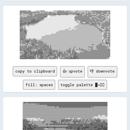
▓▓▓▓▓▓▓▓▓▓▓▓▒▒▓▓▓▓▒▒    ░░░░▒▒▒▒▒▒▒▒▓▓▓▓▓▓▒▒░░░░      ░░░░▒▒▒▒▒▒▒▒▓▓▓▓▓▓▒▒▓▓▒▒▒▒▒▒▓▓▒▒▒▒▒▒▒▒░░▒▒▒▒▓▓▒▒▒▒▒▒▒▒▒▒▒▒▒▒▓▓▒▒▒▒▒▒▒▒▓▓▓▓▓▓▓▓▓▓▓▓▓▓▓▓▓▓▒▒▓▓▓▓▓▓▓▓▓▓▓▓

▓▓▓▓▓▓▓▓▓▓▓▓▓▓▓▓▓▓▓▓▓▓▓▓▓▓▓▓▓▓▓▓▓▓▒▒▒▒▒▒▒▒▓▓▒▒▓▓▒▒▓▓▓▓▒▒▒▒▒▒▒▒▒▒▓▓▓▓▓▓▓▓▓▓▓▓▓▓▓▓▓▓▓▓▒▒▓▓▒▒▒▒▒▒▒▒▓▓▒▒▒▒▒▒▒▒▒▒▒▒▒▒▒▒▒▒▒▒▓▓▒▒▒▒▒▒▓▓▒▒▓▓▓▓▓▓▓▓▓▓▓▓▓▓▓▓▓▓▓▓▒▒▒▒▓▓

▓▓▓▓▒▒▓▓▓▓▓▓▓▓▓▓▓▓▓▓▓▓▒▒▓▓▒▒▒▒▒▒▓▓▒▒▓▓▓▓▒▒▓▓▓▓▓▓▒▒▓▓▓▓▓▓▓▓▓▓▓▓▒▒▓▓▓▓▓▓▓▓▓▓▓▓▓▓▓▓▓▓▓▓▓▓▓▓▓▓▓▓▓▓▓▓▓▓▓▓▓▓▓▓▒▒▓▓▓▓▓▓▒▒▓▓▒▒▓▓▓▓▓▓▒▒▓▓▓▓▒▒▓▓▓▓▓▓▓▓▒▒▒▒▓▓▓▓▓▓▒▒▓▓▓▓

▓▓▒▒▒▒▒▒▒▒▒▒▒▒▒▒▓▓▓▓▓▓▒▒▒▒▓▓▓▓▓▓▓▓▓▓▓▓▓▓▓▓▓▓▓▓▓▓▓▓▓▓▓▓▓▓▓▓▓▓██▓▓▓▓██▓▓▓▓▓▓▓▓▓▓▓▓██▓▓▒▒▒▒▒▒▒▒▓▓▒▒▓▓████▓▓▓▓▓▓▒▒▒▒▒▒▓▓▓▓▓▓▓▓▒▒▒▒▒▒▒▒▒▒▓▓▒▒▒▒▓▓▓▓▓▓▓▓▒▒▒▒▒▒▒▒▒▒

▒▒▒▒▒▒▒▒▒▒▒▒▒▒▓▓▒▒▓▓▓▓▒▒▓▓▓▓▓▓▓▓▓▓▓▓▓▓▓▓▓▓▓▓▓▓▓▓░░░░▒▒▒▒▒▒▒▒▒▒░░░░░░▒▒░░░░░░░░░░░░░░░░░░░░░░░░░░▒▒▒▒▓▓▓▓▓▓▓▓▒▒▓▓▓▓▓▓▒▒▓▓▓▓▓▓▓▓▓▓▓▓▓▓▒▒▒▒▓▓▓▓▒▒▒▒▒▒▓▓▒▒▓▓▒▒▒▒

▒▒▓▓▒▒▒▒▒▒▒▒▓▓▓▓▓▓▓▓▓▓▓▓▓▓▓▓▓▓▓▓▓▓▓▓▓▓▓▓▓▓████▒▒    ░░░░░░░░░░░░░░░░░░░░░░░░░░░░░░░░░░░░░░░░░░▒▒▓▓▓▓▓▓▓▓▓▓▓▓▓▓▓▓▓▓▓▓▓▓▓▓▓▓▓▓▒▒▒▒▒▒▒▒▓▓▓▓▓▓▓▓▓▓▓▓▓▓▒▒▒▒▒▒░░▒▒

▓▓▓▓▓▓▓▓██▓▓▓▓▓▓▓▓▓▓▓▓▓▓▓▓▒▒▓▓▓▓▓▓██▓▓██▓▓▒▒░░░░░░░░░░░░░░░░░░░░░░░░░░░░░░░░░░░░░░░░░░░░░░░░  ▓▓▓▓▓▓▓▓▓▓▓▓▓▓▓▓▓▓▓▓▓▓▓▓▓▓▒▒▒▒▓▓▓▓▓▓▓▓▒▒▒▒▓▓▓▓▓▓▒▒▓▓▓▓▒▒▒▒▒▒▒▒

▓▓▓▓▓▓▓▓▓▓▓▓▓▓▓▓▓▓▓▓▓▓▓▓██▓▓▓▓▓▓▓▓▓▓▓▓▓▓▓▓░░░░░░░░░░░░░░░░░░░░░░░░░░░░░░░░░░░░░░░░░░░░░░░░░░░░▒▒▓▓▓▓▓▓▓▓▓▓▓▓▓▓▓▓▓▓▓▓▓▓▓▓▓▓▒▒▓▓▓▓▒▒▓▓▓▓▓▓▒▒▓▓▒▒▓▓▓▓▓▓▒▒▒▒▒▒▓▓

▓▓▓▓▓▓▓▓▓▓▓▓▓▓▓▓▓▓▓▓████████▓▓████▓▓▓▓▒▒░░░░░░░░░░░░░░░░░░░░░░░░░░░░░░░░░░░░░░░░░░░░░░░░░░░░░░▒▒▓▓▒▒▒▒▓▓▓▓▓▓▓▓██▓▓▓▓▓▓▓▓▓▓▓▓▓▓▓▓▓▓▒▒▓▓▓▓▓▓▓▓▓▓▓▓▓▓▒▒▒▒▒▒▒▒▓▓

████▓▓▓▓▓▓▓▓▓▓▓▓▓▓▓▓████████████▓▓▒▒░░░░░░░░░░░░░░░░░░░░░░░░░░░░░░░░░░░░░░░░░░░░░░░░░░░░░░░░░░░░▒▒▒▒▒▒░░▓▓▓▓▓▓▓▓▓▓▓▓▓▓▓▓▓▓▓▓▓▓▓▓▓▓▓▓▓▓▓▓▒▒▓▓▓▓▒▒▒▒▒▒▓▓▓▓▒▒▓▓

▓▓▓▓▓▓▓▓██▓▓▓▓██████████████▓▓▓▓░░░░░░░░░░░░░░░░░░░░░░░░░░░░░░░░░░░░░░░░░░░░░░░░░░░░░░░░░░░░░░░░░░▒▒▒▒▒▒▓▓▓▓▒▒░░▒▒██▓▓▓▓▒▒▓▓▓▓▒▒▓▓▓▓▒▒▓▓▓▓▒▒▒▒▓▓▒▒▓▓▓▓▓▓▓▓▓▓

████████████▓▓████▓▓▓▓▓▓▓▓▒▒▒▒░░░░░░░░░░░░░░░░░░░░░░░░░░░░░░░░░░░░░░░░░░░░░░░░░░░░░░░░░░░░░░░░░░░░░░░░▒▒▒▒▓▓▓▓▓▓▓▓▓▓▓▓▓▓▓▓▒▒████▓▓▓▓▓▓▓▓▓▓▓▓▒▒▓▓▓▓▓▓▓▓▓▓▓▓▓▓

██▓▓██▓▓▓▓▒▒▓▓▓▓▒▒▒▒▒▒▒▒▒▒░░░░░░░░░░░░░░░░░░░░░░░░░░░░░░░░░░░░░░░░░░░░░░░░░░░░░░░░░░░░░░░░░░░░░░░░░░▒▒▒▒▒▒▒▒▒▒▒▒▒▒▒▒▒▒▒▒▓▓▓▓▓▓▓▓▓▓▓▓▒▒▒▒▓▓▒▒▓▓▓▓▓▓▓▓▓▓▓▓▓▓▓▓

▓▓██▒▒▒▒▒▒░░░░▒▒░░░░░░░░░░░░░░░░░░░░░░░░░░░░░░░░░░░░░░░░░░░░░░░░░░░░░░░░░░░░░░░░░░░░░░░░░░░░░░░░▒▒▒▒▒▒▒▒▒▒▒▒▒▒▒▒▒▒▒▒▒▒▒▒▒▒▒▒▒▒▒▒▓▓▓▓▓▓░░▓▓▒▒▒▒▓▓▓▓▓▓▓▓▓▓▓▓▒▒

▓▓▒▒▓▓░░▓▓░░░░░░░░░░░░░░░░░░░░░░░░░░░░░░░░░░░░░░░░░░░░░░░░░░░░░░░░░░░░░░░░░░░░░░░░░░░░░░░░░░░░▒▒▒▒▒▒▒▒▒▒▒▒▒▒▒▒▒▒▒▒▒▒▒▒▒▒▒▒▒▒▒▒▒▒▒▒▒▒▓▓▓▓░░▒▒▓▓▓▓▓▓▒▒▓▓▒▒▒▒▓▓

▓▓▓▓▓▓▒▒▓▓░░░░░░░░░░░░░░░░░░░░░░░░░░░░░░░░░░░░░░░░░░░░░░░░░░░░░░░░░░░░░░░░░░░░░░░░░░▒▒▒▒░░░░░░▒▒░░▒▒▒▒▒▒▒▒▒▒▒▒▒▒▒▒▒▒▒▒▒▒▒▒▒▒▒▒▒▒▒▒▒▒▒▒▓▓▓▓▒▒▒▒▓▓▓▓▒▒▓▓▓▓▒▒▓▓

▓▓██▓▓▓▓▓▓▒▒░░░░░░░░░░░░░░░░░░░░░░░░░░░░░░░░░░░░░░░░░░░░░░░░░░░░░░░░░░░░░░░░░░▒▒▒▒▒▒░░░░░░▒▒▒▒░░▒▒▒▒▒▒▒▒▒▒▒▒▒▒▒▒▒▒▒▒▒▒▒▒▒▒▒▒▒▒▒▒▒▒▒▒▒▒▒▒▓▓▓▓▓▓  ▒▒▒▒▓▓▓▓▓▓▒▒

████▓▓▓▓██▓▓▒▒░░░░░░░░░░░░░░░░░░░░░░░░░░░░░░░░░░░░░░░░░░░░░░░░░░░░░░▒▒▒▒▒▒▒▒▒▒▒▒▒▒▒▒▒▒▒▒▒▒▒▒▒▒▒▒▒▒▒▒▒▒▒▒▒▒▒▒▒▒▒▒▒▒▒▒▒▒▒▒▒▒▒▒▒▒▒▒▒▒▒▒▒▒▒▒▒▒▓▓▓▓▓▓▒▒▓▓▓▓▓▓▓▓▓▓

▓▓▓▓▓▓▓▓████░░░░░░░░░░░░░░░░░░░░░░░░░░░░░░░░░░░░░░░░░░░░░░░░░░░░▒▒▒▒▒▒▒▒▒▒▒▒▒▒▒▒▒▒▒▒▒▒▒▒▒▒▒▒▒▒▒▒▒▒▒▒▒▒▒▒▒▒▒▒▒▒▒▒▒▒▒▒▒▒▒▒▒▒▒▒▒▒▒▒▒▒▒▒▒▒▒▒▒▒▒▒▓▓▒▒▒▒▒▒▓▓▒▒▒▒▒▒

▓▓▓▓▓▓▓▓▓▓██░░░░░░░░░░░░░░░░░░░░░░░░░░░░░░░░░░░░░░░░░░░░░░░░░░▒▒▒▒▒▒▒▒▒▒▒▒▒▒▒▒▒▒▒▒▒▒▒▒▒▒▒▒▒▒▒▒▒▒▒▒▒▒▒▒▒▒▒▒▒▒▒▒▒▒▒▒▒▒▒▒▒▒▒▒▒▒▒▒▒▒▒▒▒▒▒▒▒▒▒▒▒▒▒▒░░▒▒▓▓▓▓▒▒▓▓▓▓

▓▓▓▓▓▓▓▓▓▓▓▓░░░░░░░░░░░░░░░░░░░░░░░░░░░░░░░░░░░░░░░░░░▒▒▒▒▒▒▒▒▒▒▒▒▒▒▒▒▒▒▒▒▒▒▒▒▒▒▒▒▒▒▒▒▒▒▒▒▒▒▒▒▒▒▒▒▒▒▒▒▒▒▒▒▒▒▒▒▒▒▒▒▒▒▒▒▒▒▒▒▒▒▒▒▒▒▒▒▒▒▒▒▒▒▒▒▒▒▒▒░░▓▓▓▓▓▓▒▒▒▒▓▓

▓▓▓▓▓▓▓▓▓▓▒▒░░░░░░░░░░░░░░░░░░░░░░░░░░░░░░░░▒▒▒▒▒▒▒▒▒▒▒▒▒▒▒▒▒▒▒▒▒▒▒▒▒▒▒▒▒▒▒▒▒▒▒▒▒▒▒▒▒▒▒▒▒▒▒▒▒▒▒▒▒▒▒▒▒▒▒▒▒▒▒▒▒▒▒▒▒▒▒▒▒▒▒▒▒▒▒▒▒▒▒▒▒▒▒▒▒▒▒▒▒▒▒▒▒▒▒▒▒▒▓▓▓▓▒▒▓▓▓▓

▓▓▓▓▓▓▓▓▓▓▒▒░░░░░░░░░░░░░░░░░░░░░░░░░░▒▒▒▒▒▒▒▒▒▒▒▒▒▒▒▒▒▒▒▒▒▒▒▒▒▒▒▒▒▒▒▒▒▒▒▒▒▒▒▒▒▒▒▒▒▒▒▒▒▒▒▒▒▒▒▒▒▒▒▒▒▒▒▒▒▒▒▒▒▒▒▒▒▒▒▒▒▒▒▒▒▒▒▒▒▒▒▒▒▒▒▒▒▒▒▒▒▒▒▒▒▒▒▒▒▒▓▓▓▓▓▓▒▒▒▒▓▓

▓▓▓▓▓▓▓▓██░░░░░░░░░░░░░░░░░░░░░░░░░░░░▒▒▒▒▒▒▒▒▒▒▒▒▒▒▒▒▒▒▒▒▒▒▒▒▒▒▒▒▒▒▒▒▒▒▒▒▒▒▒▒▒▒▒▒▒▒▒▒▒▒▒▒▒▒▒▒▒▒▒▒▒▒▒▒▒▒▒▒▒▒▒▒▒▒▒▒▒▒▒▒▒▒▒▒▒▒▒▒▒▒▒▒▒▒▒▒▒▒▒▒▒▒▒▒░░▒▒▓▓▓▓▒▒██▓▓

▓▓████▓▓▓▓▒▒▒▒░░▓▓▒▒░░▒▒▓▓▒▒░░░░░░░░▒▒▒▒▒▒▒▒▒▒▒▒▒▒▒▒▒▒▒▒▒▒▒▒▒▒▒▒▒▒▒▒▒▒▒▒▒▒▒▒▒▒▒▒▒▒▒▒▒▒▒▒▒▒▒▒▒▒▒▒▒▒▒▒▒▒▒▒▒▒▒▒▒▒▒▒▒▒▒▒▒▒▒▒▒▒▒▒▒▒▒▒▒▒▒▒▒▒▒▒▒▒▒▒▒▒░░▓▓▒▒▒▒▒▒▓▓▒▒

▓▓▓▓▓▓▓▓▓▓▓▓▓▓▓▓▓▓▓▓▓▓▓▓▓▓▓▓▓▓▒▒▒▒▒▒▒▒▒▒▒▒▒▒▒▒▒▒▒▒▒▒▒▒▒▒▒▒▒▒▒▒▒▒▒▒▒▒▒▒▒▒▒▒▒▒▒▒▒▒▒▒▒▒▒▒▒▒▒▒▒▒▒▒▒▒▒▒▒▒▒▒▒▒▒▒▒▒▒▒▒▒▒▒▒▒▒▒▒▒▒▒▒▒▒▒▒▒▒▒▒▒▒▒▒▒▒▒▒▒▒▒▓▓▒▒▒▒▓▓▓▓▓▓██

▓▓▒▒▓▓▓▓▓▓██████▓▓▓▓▓▓▓▓▓▓██▓▓▒▒▓▓▓▓▓▓▒▒▒▒▒▒▒▒▒▒▒▒▒▒▒▒▒▒▒▒▒▒▒▒▒▒▒▒▒▒▒▒▒▒▒▒▒▒▒▒▒▒▒▒▒▒▒▒▒▒▒▒▒▒▒▒▒▒▒▒▒▒▒▒▒▒▒▒▒▒▒▒▒▒▒▒▒▒▒▒▒▒▒▒▒▒▒▒▒▒▒▒▒▒▒▒▒▒▒▒▒▒▒▒▓▓░░▒▒▓▓▒▒▓▓▒▒

▓▓▓▓▓▓▓▓▓▓▓▓████▒▒▒▒▓▓▓▓▓▓▓▓▓▓▓▓▓▓▓▓▓▓██▒▒▒▒▒▒▒▒▒▒▒▒▒▒▒▒▒▒▒▒▒▒▒▒▒▒▒▒▒▒▒▒▒▒▒▒▒▒▒▒▒▒▒▒▒▒▒▒▒▒▒▒▒▒▒▒▒▒▒▒▒▒▒▒▒▒▒▒▒▒▒▒▒▒▒▒▒▒▒▒▒▒▒▒▒▒▒▒▒▒▒▒▒▒▒▒▒▒▒▒▒▒▓▓▒▒▒▒██▓▓▓▓▓▓

▓▓▒▒▓▓▓▓▓▓▒▒▓▓▒▒▓▓▓▓▓▓██▓▓▓▓▓▓▓▓▓▓▓▓▓▓▓▓▓▓▒▒▓▓▒▒▒▒▒▒▒▒▒▒▒▒▒▒▒▒▒▒▒▒▒▒▒▒▒▒▒▒▒▒▒▒▒▒▒▒▒▒▒▒▒▒▒▒▒▒▒▒▒▒▒▒▒▒▒▒▒▒▒▒▒▒▒▒▒▒▒▒▒▒▒▒▒▒▒▒▒▒▒▒▒▒▒▒▒▒▒▒▒▒▒▒▓▓▓▓▒▒▓▓▒▒████▓▓▓▓

▒▒▒▒▒▒▒▒▒▒▓▓▓▓▒▒▒▒▒▒████▓▓▓▓▒▒▒▒▓▓▓▓▓▓▓▓▓▓▓▓▓▓▒▒▒▒▒▒▒▒▒▒▒▒▒▒▒▒▒▒▒▒▒▒▒▒▒▒▒▒▒▒▒▒▒▒▒▒▒▒▒▒▒▒▒▒▒▒▒▒▒▒▒▒▒▒▒▒▒▒▒▒▒▒▒▒▒▒▒▒▒▒▒▒▒▒▒▒▒▒▓▓▓▓▒▒▒▒▒▒▒▒▓▓▓▓▓▓▒▒▒▒▒▒▒▒▒▒▒▒▓▓

▓▓▒▒▓▓▒▒▓▓▓▓▒▒▓▓▒▒▓▓▒▒██▓▓▓▓██▓▓▓▓▓▓▓▓▓▓▓▓▓▓██▓▓▓▓▒▒▓▓▒▒▒▒▒▒▒▒▒▒▒▒▒▒▒▒▒▒▒▒▒▒▒▒▒▒▒▒▒▒▒▒▒▒▒▒▒▒▒▒▒▒▒▒▒▒▒▒▒▒▒▒▒▒▒▒▒▒▒▒▒▒▒▒▒▒▒▒▒▒▒▒▒▒▒▒▒▒▓▓▓▓▓▓▓▓▓▓▓▓▓▓▓▓▒▒▒▒▒▒▓▓

▓▓▓▓▓▓▓▓▓▓██▒▒▓▓▓▓██▓▓▓▓▓▓▓▓▓▓▓▓▓▓▓▓▓▓▓▓██▓▓▓▓▓▓██▒▒▓▓▒▒▒▒▒▒▒▒▒▒▒▒▒▒▒▒▒▒▒▒▒▒▒▒▒▒▒▒▒▒▒▒▒▒▒▒▒▒▒▒▓▓▒▒▒▒▒▒▒▒▒▒▒▒▒▒▒▒▒▒▒▒▒▒▓▓▓▓▓▓▓▓▒▒▒▒▒▒▓▓▓▓▓▓▓▓▓▓▓▓▓▓▓▓▓▓▓▓▒▒▒▒

██▓▓▓▓▓▓▓▓▓▓▓▓██▓▓██▓▓▓▓▓▓▓▓██▓▓▒▒▓▓▓▓▓▓▓▓▓▓▓▓▓▓▓▓▓▓▓▓▒▒▒▒▒▒▒▒▒▒▒▒▒▒▒▒▒▒▒▒▒▒▒▒▒▒▒▒▒▒▒▒▓▓▒▒▒▒▓▓▒▒▒▒▒▒▒▒▓▓▒▒▒▒▒▒▒▒▒▒▒▒▒▒▒▒▒▒▒▒▓▓▒▒▒▒▒▒▓▓▓▓▓▓▓▓▓▓▓▓▓▓▓▓▓▓▒▒▓▓░░

▓▓▓▓▓▓▓▓▓▓▓▓████▓▓▓▓▓▓▒▒▓▓▒▒▒▒▓▓▓▓▓▓██▓▓▓▓████▓▓▓▓▓▓██▓▓▒▒▒▒▒▒▒▒▒▒▒▒▒▒▒▒▒▒▒▒▒▒▒▒▒▒▒▒▓▓▓▓▒▒▒▒▓▓▒▒▒▒▓▓▒▒▓▓▓▓▓▓▓▓▒▒▒▒▒▒▒▒▓▓▒▒▓▓▓▓▒▒▒▒▒▒▒▒▓▓▓▓▓▓▓▓▓▓▓▓▓▓▓▓▓▓▓▓▓▓

██▓▓▓▓▓▓██▓▓▓▓██▓▓██▒▒▓▓▒▒▒▒▓▓▓▓████▓▓▓▓▓▓▓▓▓▓▓▓▓▓▓▓██▓▓▓▓▓▓▓▓▓▓▓▓▒▒▓▓▒▒▒▒▒▒▒▒▒▒▓▓▓▓▓▓▓▓▒▒▓▓██▒▒▒▒▒▒▒▒▒▒▒▒▓▓▓▓▓▓▓▓▓▓▒▒▒▒▒▒▓▓▓▓▓▓▓▓▓▓▓▓▓▓▓▓▓▓▓▓▓▓▓▓▓▓▓▓▓▓▓▓▓▓

▒▒▒▒▒▒▓▓████▓▓▓▓████▓▓▓▓▓▓▓▓██▓▓████████▒▒▓▓▓▓▓▓▓▓▓▓██▓▓▓▓██▓▓▓▓▓▓▒▒▓▓▒▒▓▓▒▒▓▓▒▒▓▓▓▓████▒▒▓▓▓▓▓▓▒▒░░░░▒▒▒▒▒▒▒▒▓▓▓▓▓▓▓▓▓▓▓▓▓▓▓▓▓▓▓▓▓▓▓▓▓▓▓▓▓▓▓▓▓▓▓▓▓▓▓▓▓▓▓▓▓▓

▓▓▓▓▓▓▒▒██████▓▓▓▓██████████████████████▓▓▓▓▓▓▓▓▓▓██████▓▓▓▓▒▒▓▓▓▓▓▓████▓▓▒▒▓▓▓▓▒▒▓▓▓▓▓▓▒▒██▓▓██▓▓▓▓▒▒▒▒▓▓▓▓▓▓▓▓▓▓▓▓▓▓▓▓▓▓▓▓▓▓▓▓▓▓▓▓▓▓▓▓▓▓▓▓▓▓▓▓▓▓▓▓▓▓▓▓▓▓▓▓

▒▒▒▒▓▓▓▓████▓▓▓▓▓▓████▓▓██████▓▓████████▓▓▓▓▓▓▓▓▓▓▓▓████▓▓▓▓▓▓▒▒██▓▓██▓▓▓▓▓▓▓▓▓▓▓▓▓▓▒▒▓▓▓▓▓▓▓▓████▓▓▓▓▓▓▓▓▓▓▓▓▓▓▓▓▓▓▓▓▓▓▓▓▓▓▓▓▓▓▓▓▓▓▓▓▓▓▓▓▓▓▓▓▓▓▓▓▓▓▓▓▓▓▓▓▓▓

▒▒▓▓▓▓██████▓▓██▓▓▓▓▓▓▓▓████▒▒██▓▓▓▓██▓▓▓▓▓▓▓▓▒▒██████▓▓██▓▓██▒▒▓▓████▒▒██▓▓▓▓▓▓▓▓▓▓▒▒▓▓▓▓▓▓▓▓██▓▓▓▓▓▓▓▓▓▓▓▓▓▓▓▓▓▓▓▓▓▓▓▓▓▓▓▓▓▓▓▓▓▓▓▓▓▓▓▓▓▓▓▓▓▓▓▓▓▓▓▓▓▓▓▓▓▓▓▓

▓▓██████████▓▓▓▓████████▓▓▓▓▒▒██▒▒▓▓████▓▓▓▓▓▓████▓▓▒▒▓▓▒▒▓▓██▓▓▓▓▓▓▓▓▒▒██▓▓▓▓▓▓▒▒▓▓▓▓▓▓▓▓▒▒████████▓▓▓▓▓▓▓▓▓▓▓▓▓▓▓▓▓▓▓▓▓▓▓▓▓▓▓▓▓▓▓▓▓▓▓▓▓▓▓▓▓▓▓▓▓▓▓▓▓▓▓▓▓▓▓▓

██▓▓▓▓▓▓████████████▓▓████▓▓▒▒▓▓▓▓▓▓████▓▓▓▓▓▓▓▓▒▒▓▓██▒▒▓▓▓▓████▓▓▒▒▓▓▒▒▓▓▒▒▓▓▓▓██▓▓▓▓▓▓██▓▓████████▓▓▓▓▓▓▓▓▓▓▓▓▓▓▓▓▓▓▓▓▓▓▓▓▓▓▓▓▓▓▓▓▓▓▓▓▓▓▓▓▓▓▓▓▓▓▓▓▓▓▓▓▓▓░░

copy to clipboard
👍 upvote
👎 downvote
fill: spaces
toggle palette ▓→✊🏽
▒▒▓▓▓▓▒▒▓▓▓▓▓▓▓▓▓▓▓▓▓▓▓▓▓▓▓▓▓▓▓▓▓▓▓▓▓▓▓▓▓▓▓▓▓▓▓▓▓▓▓▓▓▓▓▓▓▓▓▓▓▓▓▓▓▓▓▓▓▓▓▓▓▓▓▓▓▓▓▓▓▓▓▓▓▓▓▓▓▓▓▓▓▓▓▓▓▓▓▓▓▓▓▓▓▓▓▓▓▓▓▓▓▓▓▓▓▓▓▓▓▓▓▓▓▓▓▓▓▓▓▓▓▓▓▓▓▓▓▓▓▓▓▓▓▓

▒▒▒▒▒▒▒▒▒▒▒▒▒▒▒▒▒▒▒▒▒▒▒▒▓▓▒▒▓▓▓▓▓▓▓▓▓▓▓▓▓▓▓▓▓▓▓▓▓▓▓▓▓▓▓▓▓▓▓▓▓▓▓▓▓▓▓▓▓▓▓▓▓▓▓▓▓▓▓▓▓▓▓▓▓▓▓▓▓▓▓▓▓▓▓▓▓▓▓▓▓▓▓▓▓▓▓▓▓▓▓▓▓▓▓▓▓▓▓▓▓▓▓▓▓▓▓▓▓▓▓▓▓▓▓▓▓▓▓▓▓▓▓▓▓▓

▒▒▒▒▒▒▒▒▒▒▒▒▒▒▒▒▒▒▒▒▒▒▒▒▒▒▒▒▒▒▒▒▒▒▒▒▒▒▒▒▒▒▓▓▓▓▓▓▓▓▓▓▓▓▓▓▓▓▓▓▓▓▓▓▓▓▓▓▓▓▓▓▓▓▓▓▓▓▓▓▓▓▓▓▓▓▓▓▓▓▓▓▓▓▓▓▓▓▓▓▓▓▓▓▓▓▓▓▓▓▓▓▓▓▓▓▓▓▓▓▓▓▓▓▓▓▓▓▓▓▓▓▓▓▓▓▓▓▓▓▓▓▓▓▓▓

▒▒▒▒▒▒▒▒▒▒▒▒▒▒▒▒▒▒▒▒▒▒▒▒▒▒▒▒▒▒▒▒▒▒▒▒▒▒▒▒▒▒▒▒▒▒▒▒▒▒▒▒▒▒▒▒▓▓▒▒▒▒▓▓▓▓▓▓▓▓▓▓▓▓▓▓▓▓▓▓▓▓▓▓▓▓▓▓▓▓▓▓▓▓▓▓▓▓▓▓▓▓▓▓▓▓▓▓▓▓▓▓▓▓▓▓▓▓▒▒▓▓▒▒▒▒▒▒▒▒▒▒▒▒▒▒▒▒▒▒▒▒▒▒▒▒

▒▒▒▒▒▒▒▒▒▒▒▒▒▒▒▒▒▒▒▒▒▒▒▒▒▒▒▒▒▒▒▒▒▒▒▒▒▒▒▒▒▒▒▒▒▒▒▒▒▒▒▒▒▒▒▒▒▒▒▒▒▒▒▒▒▒▒▒▒▒▒▒▒▒▒▒▒▒▒▒▒▒▒▒▒▒▒▒▒▒▒▒▒▒▒▒▒▒▒▒▒▒▒▒▒▒▒▒▒▒▒▒▒▒▒▒▒▒▒▒▒▒▒▒▒▒▒▒▒▒▒▒▒▒▒▒▒▒▒▒▒▒▒▒▒▒

▒▒▒▒▒▒▒▒▒▒▒▒▒▒▒▒▒▒▒▒▒▒▒▒▒▒▒▒▒▒▒▒▒▒▒▒▒▒▒▒▒▒▒▒▒▒▒▒▒▒▒▒▒▒▒▒▒▒▒▒▒▒▒▒▒▒▒▒▒▒▒▒▒▒▒▒▒▒▒▒▒▒▒▒▒▒▒▒▒▒▒▒▒▒▒▒▒▒▒▒▒▒▒▒▒▒▒▒▒▒▒▒▒▒▒▒▒▒▒▒▒▒▒▒▒▒▒▒▒▒▒▒▒▒▒▒▒▒▒▒▒▒▒▒▒▒

▒▒▒▒▒▒▒▒▒▒▒▒▒▒▒▒▒▒▒▒▒▒▒▒▒▒▒▒▒▒▒▒▒▒▒▒▒▒▒▒▒▒▒▒▒▒▒▒▒▒▒▒▒▒▒▒▒▒▒▒▒▒▒▒▒▒▒▒▒▒▒▒▒▒▒▒▒▒▒▒▒▒▒▒▒▒▒▒▒▒▒▒▒▒▒▒▒▒▒▒▒▒▒▒▒▒▒▒▒▒▒▒▒▒▒▒▒▒▒▒▒▒▒▒▒▒▒▒▒▒▒▒▒▒▒▒▒▒▒▒▒▒▒▒▒▒

▒▒▒▒▒▒▒▒▒▒▒▒▒▒▒▒▒▒▒▒▒▒▒▒▒▒▒▒▒▒▒▒▒▒▒▒▒▒▒▒▒▒▒▒▒▒▒▒▒▒▒▒▒▒▒▒▒▒▒▒▒▒▒▒▒▒▒▒▒▒▒▒▒▒▒▒▒▒▒▒▒▒▒▒▒▒▒▒▒▒▒▒▒▒▒▒▒▒▒▒▒▒▒▒▒▒▒▒▒▒▒▒▒▒▒▒▒▒▒▒▒▒▒▒▒▒▒▒▒▒▒▒▒▒▒▒▒▒▒▒▒▒▒▒▒▒

▒▒▒▒▒▒▒▒▒▒▒▒▒▒▒▒▒▒▒▒▒▒▒▒▒▒▒▒▒▒▒▒▒▒▒▒▒▒▒▒▒▒▒▒▒▒▒▒▒▒▒▒▒▒▒▒▒▒▒▒▒▒▒▒▒▒▒▒▒▒▒▒▒▒▒▒▒▒▒▒▒▒▒▒▒▒▒▒▒▒▒▒▒▒▒▒▒▒▒▒▒▒▒▒▒▒▒▒▒▒▒▒▒▒▒▒▒▒▒▒▒▒▒▒▒▒▒▒▒▒▒▒▒▒▒▒▒▒▒▒▒▒▒▒▒▒

▒▒▒▒▒▒▒▒▒▒▒▒▒▒▒▒▒▒▒▒▒▒▒▒▒▒▒▒▒▒▒▒▒▒▒▒▒▒▒▒▒▒▒▒▒▒▒▒▒▒▒▒▒▒▒▒▒▒▒▒▒▒▒▒▒▒▒▒▒▒▒▒▒▒▒▒▒▒▒▒▒▒▒▒▒▒▒▒▒▒▒▒▒▒▒▒▒▒▒▒▒▒▒▒▒▒▒▒▒▒▒▒▒▒▒▒▒▒▒▒▒▒▒▒▒▒▒▒▒▒░░░░▒▒░░░░░░▒▒▒▒

▒▒▒▒▒▒▒▒▒▒▒▒▒▒▒▒▒▒▒▒▒▒▒▒▒▒▒▒▒▒▒▒▒▒▒▒▒▒▒▒▒▒▒▒▒▒▒▒▒▒▒▒▒▒▒▒▒▒▒▒▒▒▒▒▒▒▒▒▒▒▒▒▒▒▒▒▒▒▒▒▒▒▒▒▒▒▒▒▒▒▒▒▒▒▒▒▒▒▒▒▒▒▒▒▒▒▒▒▒▒▒▒▒▒▒▒▒▒▒▒▒▒░░░░░░░░░░░░░░░░░░░░░░░░

▒▒▒▒▒▒░░░░░░░░░░░░░░░░░░▒▒░░░░▒▒▒▒▒▒▒▒▒▒▒▒▒▒▒▒▒▒▒▒▒▒▒▒▒▒▒▒▒▒▒▒▒▒▒▒▒▒▒▒▒▒▒▒░░▒▒░░░░▒▒▒▒░░▒▒▒▒▒▒░░░░░░▒▒▒▒▒▒▒▒▒▒▒▒▒▒▒▒▒▒▒▒░░▒▒▒▒░░▒▒▒▒░░░░░░░░░░░░░░

▓▓▓▓▓▓▓▓░░▒▒░░░░▒▒░░░░░░░░░░▒▒░░░░░░▒▒▒▒▒▒▒▒▒▒▒▒▒▒▒▒▒▒▒▒▒▒▒▒▒▒▒▒▒▒▓▓▓▓▓▓▓▓▓▓▓▓▓▓▓▓▓▓▒▒▒▒▓▓▒▒▓▓▒▒▒▒▓▓▒▒▒▒▓▓▒▒▒▒▓▓▒▒▒▒▓▓▒▒▓▓▒▒▓▓▓▓▓▓▓▓▓▓▒▒▒▒▒▒▒▒▒▒▒▒

▓▓▓▓▓▓▓▓▓▓▓▓▒▒▒▒▒▒▒▒▒▒▒▒▒▒▒▒▒▒▒▒▒▒▒▒▓▓▒▒▒▒▒▒▒▒▒▒▓▓▓▓▓▓▓▓▓▓▒▒▒▒▒▒▒▒▓▓▓▓▓▓▒▒▓▓▓▓▒▒▓▓▒▒▒▒▓▓▓▓▓▓▓▓▓▓▓▓▓▓▒▒▓▓▒▒▒▒▓▓▒▒▓▓▒▒▒▒▓▓▒▒▓▓▒▒▓▓▓▓▓▓▓▓▒▒▒▒▓▓▓▓▒▒▒▒

▓▓▓▓▓▓▓▓▓▓▒▒▒▒▒▒▓▓▒▒▒▒▒▒▒▒▒▒▒▒▒▒▒▒▓▓▒▒▒▒▒▒▒▒▒▒▒▒▒▒▒▒▓▓▓▓▓▓▓▓▒▒▓▓▒▒▓▓▒▒▒▒▓▓▒▒▒▒▓▓▒▒▒▒▒▒▒▒▓▓▓▓▒▒▒▒▓▓▒▒▓▓▒▒▓▓▒▒▓▓▒▒▒▒▒▒▓▓▓▓▓▓▓▓▓▓▓▓▓▓▓▓▓▓▓▓▓▓▓▓▓▓▓▓▓▓

▓▓▓▓▓▓▓▓▓▓▓▓▓▓▓▓▒▒▒▒▓▓▒▒▒▒▒▒▒▒▒▒▒▒▒▒▒▒▒▒▓▓▓▓▒▒▓▓▓▓▓▓▓▓▓▓▓▓▓▓▓▓▓▓▓▓▓▓▓▓▓▓▓▓▓▓▓▓▓▓▓▓▓▓▓▓▓▓▓▓▓▓▓▓▓▓▓▓▓▓▓▓▓▓▓▓▓▓▓▓▓▓▓▓▓▓▓▓██▓▓▓▓▓▓▓▓▓▓▓▓▓▓▓▓▓▓▓▓▓▓▓▓██

▓▓██▓▓▓▓▓▓████▓▓▓▓▓▓▓▓▓▓▓▓▒▒▒▒▒▒▒▒▒▒▒▒▒▒▒▒▒▒▒▒▒▒▒▒▒▒▒▒▒▒▒▒▒▒▒▒▒▒▒▒▒▒▒▒▒▒▒▒▒▒▒▒▓▓▓▓▓▓▓▓▓▓▓▓▓▓▓▓▓▓▓▓▓▓██▓▓▒▒▓▓▓▓▓▓▓▓▓▓▓▓▓▓▓▓▓▓▓▓▓▓▓▓██▓▓████▓▓▓▓▓▓▓▓

▓▓▓▓██▓▓▓▓▓▓██▓▓▓▓▓▓██▓▓▓▓▓▓▓▓▓▓▓▓▓▓▓▓▓▓▓▓██▓▓▓▓▓▓▓▓▓▓██▓▓▓▓▓▓▓▓▓▓▓▓▓▓▓▓▓▓▓▓██▓▓▓▓██▓▓▓▓▓▓▓▓▓▓▓▓██▓▓▓▓▓▓██▓▓██████▓▓▓▓▓▓▓▓▓▓████▓▓▓▓▓▓▓▓██▓▓██▓▓██

██▓▓██▓▓██████████▓▓▓▓▓▓▓▓▓▓▓▓▓▓▓▓▓▓▒▒▒▒░░▒▒▒▒▒▒▒▒▒▒▒▒▓▓▒▒▒▒▒▒▒▒▒▒▒▒▒▒▒▒▒▒▓▓▓▓▓▓▓▓██▓▓▓▓▓▓▓▓▓▓████▓▓▓▓██▓▓██▓▓▓▓▓▓▓▓▓▓▓▓▓▓▓▓▓▓▓▓▓▓██████▓▓████████
