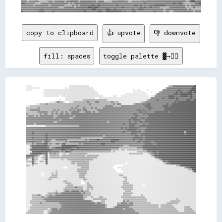
copy to clipboard
👍 upvote
👎 downvote
fill: spaces
toggle palette ▓→✊🏽
░░░░░░                                      ░░░░░░░░░░░░░░░░░░░░                                                                                ▒▒▒▒▓▓▓▓▓▓▓▓▓▓▓▓▓▓▓▓▓▓▓▓▓▓██
░░░░░░░░░░░░░░                          ░░  ░░░░░░░░░░░░░░░░░░░░░░░░                                                                        ░░▓▓▓▓▓▓▓▓▓▓▓▓▓▓▓▓▓▓▓▓▓▓▓▓▓▓████
░░░░░░            ░░░░░░░░░░░░░░░░░░░░░░░░░░░░░░░░░░░░░░░░░░░░░░░░░░░░                                      ░░  ░░░░      ░░              ▓▓▓▓▓▓▓▓▓▓▓▓▓▓▓▓██▓▓▓▓▓▓▓▓▓▓██████
                  ░░░░░░░░░░░░░░░░░░░░░░░░░░░░░░░░░░░░░░░░░░░░░░░░░░░░░░                                    ░░░░░░░░░░░░      ░░      ▒▒▓▓▓▓▓▓▓▓▓▓▓▓▓▓▓▓██▓▓██▓▓▓▓▓▓████▓▓██
                  ░░░░░░░░░░░░░░░░░░░░░░░░░░░░░░░░░░░░░░░░░░░░░░░░░░░░░░░░                          ░░░░░░░░░░░░░░░░░░░░░░        ░░▓▓▓▓▓▓▓▓▓▓▓▓▓▓▓▓▓▓████▓▓████████████▓▓▓▓
                  ░░░░░░░░░░░░░░░░  ░░░░░░░░░░░░░░░░░░░░░░░░░░░░░░░░░░░░░░░░░░          ░░░░    ░░░░░░░░░░░░░░░░░░░░░░░░░░░░  ░░░░▓▓▓▓▓▓▓▓▓▓▓▓▓▓██████▓▓▓▓▓▓████████▓▓██▓▓▓▓
                                        ░░░░░░░░░░░░░░░░░░░░░░░░░░░░░░    ░░░░░░░░░░░░░░░░░░░░░░░░░░░░░░░░░░░░░░░░░░░░░░░░░░░░▓▓▓▓▓▓▓▓▓▓▓▓██▓▓▓▓██████▓▓██▓▓▓▓▓▓▓▓▓▓▓▓██▓▓▓▓
                                  ░░    ░░░░░░░░░░░░░░░░░░▒▒▒▒▒▒▒▒▒▒▒▒▒▒▒▒▒▒▒▒▒▒▒▒░░░░░░░░░░░░░░░░░░░░░░░░░░░░░░░░░░░░░░░░▒▒▓▓▓▓▓▓▓▓██▓▓▓▓▓▓▓▓▓▓▓▓▓▓▓▓▓▓██▓▓▓▓▓▓▓▓████▓▓▓▓██
                        ░░░░░░▒▒▓▓▒▒▒▒░░    ░░░░▒▒▒▒▒▒▒▒▒▒▒▒▒▒▓▓▒▒▒▒▒▒▓▓▓▓▒▒▒▒▒▒▒▒▒▒▒▒▓▓▒▒▒▒▒▒░░░░░░░░░░░░░░░░░░░░░░▒▒▒▒▓▓▓▓▓▓▓▓▓▓▓▓▓▓▓▓▓▓▓▓▓▓▓▓▓▓▓▓▓▓██▓▓██████████████████
          ░░░░▒▒▒▒▒▒▓▓▒▒▒▒▒▒▒▒▒▒▒▒▒▒▒▒▒▒▒▒▒▒▒▒▒▒▒▒▒▒▒▒▒▒▒▒▒▒▒▒▒▒▓▓▒▒▒▒▒▒▒▒▒▒▒▒▒▒▒▒▒▒▒▒▒▒▓▓▒▒▓▓▓▓░░░░░░░░░░░░▒▒▓▓▓▓▓▓▓▓██▓▓████▓▓▓▓▓▓▓▓▓▓▓▓▓▓▓▓██▓▓▓▓████████████████████████
░░░░▒▒▒▒▒▒▒▒▒▒▒▒▒▒▒▒▒▒▒▒▒▒▒▒▒▒▒▒▒▒▒▒▒▒▒▒▒▒▒▒▒▒▒▒▒▒▒▒▓▓▒▒▒▒▒▒▒▒▒▒▒▒▒▒▒▒▒▒▒▒▒▒▒▒▒▒▓▓▓▓▓▓▓▓▒▒▒▒▒▒▒▒▓▓▓▓▓▓▓▓▓▓▓▓▓▓▓▓▓▓▓▓▓▓▓▓██████▓▓▓▓▓▓▓▓▓▓▓▓██████▓▓██████████████████████████
▒▒▒▒▒▒▒▒▒▒▒▒▓▓▒▒▒▒▒▒▒▒▒▒▒▒▒▒▒▒▒▒▒▒▒▒▒▒▒▒▒▒▒▒▒▒▓▓▒▒▓▓▒▒▒▒▒▒▓▓▒▒▒▒▒▒▓▓▒▒▓▓▒▒▒▒▒▒▓▓▓▓▓▓▓▓▓▓▓▓▓▓▓▓▓▓▓▓▓▓▓▓▓▓▓▓▓▓▓▓▓▓▓▓▓▓▓▓▓▓▓▓██████▓▓▓▓▓▓▓▓▓▓▓▓████████████████████████████████
▒▒▒▒▓▓▓▓▓▓▓▓▓▓▒▒▒▒▒▒▒▒▒▒▒▒▒▒▓▓▒▒▓▓▒▒▒▒▒▒▒▒▒▒▓▓▒▒▓▓▒▒▓▓▓▓▒▒▓▓▓▓▒▒▒▒▒▒▒▒▒▒▓▓▓▓▓▓▓▓▓▓▓▓▓▓▓▓▓▓▓▓▓▓▓▓▓▓▓▓▓▓▓▓▓▓▓▓▓▓▓▓████▓▓██▓▓▓▓██▓▓▓▓▓▓▓▓▓▓▓▓▓▓████████████████████████████████
▒▒▒▒▒▒▒▒▒▒▒▒▓▓▓▓▓▓▓▓▓▓▒▒▒▒▓▓▒▒▓▓▒▒▒▒▓▓▒▒▓▓▒▒▒▒▓▓▓▓▓▓▓▓▒▒▒▒▒▒▓▓▓▓▓▓▒▒▓▓▒▒▒▒▓▓▓▓▓▓▓▓▓▓▓▓▓▓▓▓▓▓▓▓▓▓▓▓▓▓▓▓▓▓▓▓▓▓▓▓▓▓▓▓████▓▓██▓▓▓▓▓▓▓▓██████████████▓▓██████████████████████████
▓▓▒▒▒▒▒▒▒▒▒▒▒▒▓▓▒▒▓▓▓▓▒▒▒▒▓▓▒▒▓▓▒▒▓▓▓▓▒▒▓▓▓▓▒▒▓▓▓▓▓▓▓▓▓▓▓▓▓▓▓▓▓▓▓▓▓▓▓▓▓▓▓▓▓▓▓▓▓▓▓▓▓▓▓▓▓▓▓▓▓▓▓▓▓▓▓▓▓▓▓▓▓▓▓▓▓▓████▓▓▓▓▓▓██▓▓██████████████████████████████████████████████████
▒▒▓▓▓▓▓▓▒▒▓▓▒▒▓▓▓▓▓▓▓▓▓▓▓▓▓▓▒▒▒▒▓▓▓▓▓▓▓▓▓▓▓▓▓▓▓▓▒▒▓▓▓▓▓▓▓▓▓▓▓▓▓▓▓▓▓▓▓▓▓▓▓▓▓▓▓▓▓▓▓▓▓▓▓▓▓▓▓▓▓▓▓▓▓▓▓▓▓▓▓▓▓▓▓▓▓▓▓▓████▓▓▓▓▓▓▓▓▓▓████████████████████████████████████████████████
▓▓▓▓▓▓▓▓▓▓▓▓▓▓▓▓▓▓▓▓▓▓▓▓▓▓▓▓▒▒▓▓▓▓▓▓▓▓▓▓▓▓▓▓▒▒▒▒▓▓▓▓▓▓▓▓▓▓▓▓▓▓▓▓▓▓▓▓▓▓▓▓▓▓▓▓▓▓▓▓▓▓▓▓▓▓▓▓▓▓▓▓▓▓▓▓▓▓▓▓▓▓▓▓▓▓██████▓▓▓▓████▓▓██████████████████████████████████████████████████
▓▓▓▓▓▓▓▓▓▓▓▓▓▓▓▓▓▓▓▓▓▓▓▓▓▓▓▓▓▓▓▓▓▓▒▒▓▓▓▓▓▓▓▓▓▓▓▓▓▓▓▓▓▓▓▓▓▓▓▓▓▓▓▓▓▓▓▓▓▓▓▓▓▓▓▓▓▓▓▓▓▓▓▓▓▓▓▓▓▓▓▓▓▓▓▓▓▓▓▓▓▓▓▓██▓▓████████▓▓▓▓████████████████████████████████████████████████████
▓▓▓▓▓▓▓▓▓▓▓▓▓▓▓▓▓▓▓▓▓▓▓▓▓▓▓▓▒▒▒▒▓▓▓▓▓▓▓▓▓▓▓▓▓▓▓▓▓▓▓▓▓▓▓▓▓▓▓▓▓▓▓▓▓▓▓▓▓▓▓▓▓▓▓▓▓▓▓▓▓▓▒▒▓▓▓▓▓▓▓▓▓▓▓▓▓▓▓▓▓▓▓▓██▓▓▓▓██▓▓████▓▓████████████████████████████████████████████████████
▓▓▓▓▓▓▓▓▒▒▓▓▓▓▓▓▓▓▓▓▓▓▓▓▓▓▓▓▓▓▓▓▓▓▓▓▓▓▓▓▓▓▓▓▓▓▓▓▓▓▓▓▓▓▓▓▓▓▓▓▓▓▓▓▓▓▓▓▓▓▓▓▓▓▓▓▓▓▓▓▓▓▓▓▓▓▓▓▓▓▓▓▓▓▓▓▓▓██▓▓▓▓████████▓▓▓▓▓▓██▓▓▓▓████████████████████████████████████████████████
░░░░░░░░░░░░░░░░░░░░▒▒▒▒▒▒▒▒▒▒▒▒▒▒▒▒▒▒▒▒▒▒▒▒▒▒▒▒▒▒▒▒▒▒▓▓▓▓▓▓▓▓▓▓▓▓▓▓▓▓▓▓▓▓▓▓▓▓▓▓▓▓▓▓▓▓▓▓▓▓▓▓▓▓▓▓▓▓▓▓▓▓▓▓██████▓▓▓▓██████████████████████████████████████████████████████████
▓▓▓▓▓▓▓▓▓▓▓▓▓▓▓▓▓▓▓▓▓▓▓▓▓▓▓▓▓▓▓▓▓▓▓▓▓▓▓▓▓▓▓▓▓▓▓▓▓▓▓▓▓▓▓▓▓▓▓▓▓▓▓▓▓▓▓▓▓▓▓▓▓▓▓▓▓▓▓▓▓▓▓▓▓▓▓▓▓▓▓▓▓▓▓▓██▓▓██▓▓██████████▓▓▓▓▓▓▓▓██████████████████████████████████████████████████
▓▓▓▓▓▓▓▓▓▓▓▓▓▓▓▓▓▓▓▓▓▓▓▓▓▓▓▓▓▓▓▓▓▓▓▓▓▓▓▓▓▓▓▓▓▓▓▓▓▓▓▓▓▓▓▓▓▓▓▓▓▓▓▓▓▓▓▓▓▓▓▓▓▓▓▓▓▓▓▓▓▓▓▓▓▓▓▓▓▓▓▓▓▓▓▓▓▓▓▓▓▓██████████▓▓██▓▓▓▓████████████████████████████████████████████████████
▓▓▓▓▓▓██▓▓▓▓▓▓▓▓▓▓▓▓▓▓▓▓▓▓▓▓▓▓▓▓▓▓▓▓▓▓▓▓▓▓▓▓▓▓▓▓▓▓▓▓▓▓▓▓▓▓▓▓▓▓▓▓▓▓▓▓▓▓▓▓▓▓▓▓▓▓▓▓▓▓▓▓▓▓▓▓▓▓▓▓▓▓▓▓▓▓██▓▓▓▓▓▓██████████▓▓▓▓████████████████████████████████████████▒▒██████████
▓▓▓▓▓▓██▓▓▓▓▓▓▓▓▓▓▓▓██▓▓▓▓▓▓▓▓▓▓▓▓▓▓▓▓▓▓▓▓▓▓▓▓▓▓▓▓▓▓▓▓▓▓▓▓▓▓▓▓▓▓▓▓▓▓▓▓▓▓▓▓▓▓▓▓▓▓▓▓▓▓▓▓▓▓▓▓▓▓▓▓▓▓▓▓▓▓▓▓▓▓▓▓██████▓▓▓▓████████████████████████████████████████████▓▓██████████
▓▓▓▓▓▓▓▓▓▓▓▓▓▓▓▓▓▓▓▓██▓▓▓▓▓▓▓▓▓▓▓▓▓▓▓▓▓▓▓▓▓▓▓▓▓▓▓▓▓▓▓▓▓▓▓▓▓▓▓▓▓▓▓▓▓▓▓▓▓▓▓▓▓▓▓▓▒▒▓▓▓▓▓▓▓▓▓▓▓▓▓▓▓▓▓▓▓▓▓▓▓▓▓▓▓▓▓▓████▓▓██▓▓████████████████████████████████████████████████████
▓▓▓▓▓▓██▓▓▓▓▓▓▓▓▓▓▓▓██▓▓▓▓▓▓▓▓▓▓▓▓▓▓▓▓▓▓▓▓▓▓▓▓▓▓▓▓▓▓▓▓▓▓▒▒▒▒▒▒▒▒▒▒▒▒▒▒▒▒▒▒▒▒▒▒▓▓▓▓▓▓▓▓▓▓▓▓▓▓▓▓▓▓▓▓▓▓▓▓▓▓▓▓▓▓██████████▓▓████████████████████████████████████████████████████
▓▓▓▓▓▓▓▓▓▓▓▓▓▓▓▓▓▓▓▓██▓▓▓▓▒▒▒▒▓▓▓▓▓▓▓▓▓▓▓▓▒▒▒▒▒▒▒▒▒▒▒▒▒▒▒▒▒▒▓▓▒▒▓▓▓▓▓▓▓▓██▓▓▓▓▓▓▓▓▓▓▓▓████████▓▓▓▓▓▓▓▓▓▓▓▓▓▓██▓▓▓▓████▓▓████████████████████████████████████████████████████
▓▓▓▓▓▓██▓▓▓▓▓▓▓▓▒▒▓▓██▓▓▒▒▒▒▒▒▒▒▒▒▒▒▒▒▒▒▓▓▒▒▓▓▓▓▓▓▓▓▓▓▓▓▓▓▓▓▓▓▓▓▓▓▓▓▓▓▓▓▓▓▓▓▓▓▓▓▓▓▓▓▓▓████▓▓▓▓▓▓▓▓▓▓▓▓▓▓▓▓▓▓▓▓▓▓████▓▓████████▓▓▓▓██████████████████████████████████████████
▒▒▒▒▒▒▓▓▒▒▓▓▓▓▓▓▓▓████▒▒▓▓▒▒▒▒▓▓▓▓▒▒▓▓██▒▒▒▒▒▒▒▒▒▒▒▒▒▒▓▓▒▒▓▓▓▓▓▓▓▓▓▓▓▓▓▓▓▓▓▓████▓▓▓▓▓▓▓▓▓▓▓▓▓▓▓▓▓▓▓▓▓▓▓▓▓▓▓▓▓▓▓▓▓▓▓▓▓▓▓▓████████▓▓▓▓████████████████████████████████████████
░░░░▓▓████████████████▓▓▒▒▒▒▒▒▒▒▒▒▒▒████████████████▓▓▓▓▓▓▓▓▓▓▓▓▓▓▓▓▓▓▓▓▓▓▓▓▓▓▓▓▓▓▓▓▓▓▓▓▓▓▓▓▓▓▓▓▓▓▒▒▒▒▒▒▓▓▓▓▓▓▓▓▓▓▓▓▓▓██████████████████████████████████████████████████████
░░░░▒▒████████████████▓▓▒▒▓▓▓▓████████████████▓▓▓▓▓▓██▓▓▓▓▓▓▓▓▓▓▓▓▓▓▓▓▓▓▓▓▓▓▓▓▓▓▓▓▓▓▓▓▓▓▓▓▓▓▓▓▒▒▒▒▒▒▒▒▒▒▒▒▒▒▒▒▒▒▓▓▓▓▓▓██████████████████████████████████████████████████████
░░░░██████████████████████▓▓▓▓▓▓▓▓▓▓████▓▓▓▓▓▓██▓▓▓▓▓▓▓▓▓▓▓▓▓▓▓▓▓▓▓▓▓▓▓▓▓▓▓▓▓▓▓▓▓▓▓▓▓▓▒▒▒▒▒▒▒▒░░▒▒▒▒░░▒▒▒▒▒▒▒▒▒▒▒▒▒▒▒▒▓▓▓▓██████████████████████████████████████████████████
░░░░░░████████████████▓▓▓▓▓▓▓▓▓▓▓▓▒▒▓▓▒▒██▓▓▓▓▒▒▒▒▒▒▒▒▒▒▒▒▒▒▒▒▒▒▒▒▒▒▒▒▒▒▒▒▒▒▒▒▒▒▒▒▒▒▒▒░░▒▒░░░░░░░░░░░░░░░░░░░░░░▒▒▒▒▒▒▒▒▒▒▓▓▓▓▓▓████▓▓██████████████████████████████████████
░░░░▓▓██████████▓▓▓▓██░░▓▓▒▒▓▓▒▒▒▒░░░░▒▒░░░░▒▒▒▒▒▒▒▒▒▒▒▒▒▒▒▒▒▒░░░░░░░░░░░░░░░░░░░░░░░░░░░░░░░░░░░░░░░░░░▒▒▒▒▒▒▒▒▒▒▒▒▒▒░░░░░░▒▒▓▓▓▓██▓▓██████████████████████████████████████
████████▓▓▓▓▒▒░░░░▒▒██░░▒▒▒▒▒▒▒▒▒▒░░▒▒▒▒▒▒▒▒▒▒▒▒▒▒▒▒▒▒▒▒▒▒▒▒░░▒▒▒▒▒▒▒▒▒▒▒▒░░░░░░░░░░░░░░░░░░░░░░░░░░░░░░░░░░░░░░░░░░░░░░░░░░░░▒▒▓▓██████████████████████████████████████████
▓▓▓▓▒▒██▒▒▒▒░░░░▒▒▒▒██░░▒▒▒▒▒▒▒▒▒▒▒▒▒▒▒▒▒▒▒▒▒▒▒▒▒▒▒▒▒▒▒▒▒▒▒▒▒▒▒▒▒▒▒▒▒▒▒▒░░░░░░░░░░░░░░░░░░░░░░░░░░░░░░░░░░░░░░░░░░░░░░░░░░░░░░░░░░▓▓▓▓██████████████████████████████████████
▒▒░░░░██▒▒▒▒░░░░░░▒▒██░░░░░░░░░░░░░░▒▒░░░░▒▒▒▒▒▒▒▒▒▒▒▒▒▒▒▒▒▒▒▒▒▒▒▒▒▒░░░░░░░░░░░░░░░░░░░░░░░░░░░░░░░░░░░░░░░░░░░░░░░░░░░░░░░░░░░░░░░░░░▒▒▓▓██████████████████████████████████
▒▒▒▒▒▒██▒▒░░░░▒▒▒▒░░██░░░░░░░░░░░░░░░░░░░░░░░░▒▒▒▒▒▒▒▒▒▒▒▒▒▒▒▒▒▒░░░░░░░░░░░░░░░░░░░░░░░░░░░░░░░░░░░░░░░░░░░░░░░░░░░░░░░░░░░░░░░░░░░░░░░░░░▓▓▓▓▓▓████████████████████████████
░░░░░░██▒▒▒▒░░░░░░░░██░░░░░░░░░░░░░░░░░░░░░░░░▒▒▒▒░░▒▒▒▒▒▒▒▒▒▒▒▒░░░░░░░░░░░░░░░░░░░░░░░░░░░░░░░░░░░░  ░░░░░░░░░░░░░░░░░░░░░░░░░░░░░░░░░░░░░░▒▒▓▓▓▓██████████████████████████
▒▒▒▒░░▒▒░░░░░░░░░░░░░░░░░░░░░░░░░░░░░░░░░░░░░░░░░░░░▒▒▒▒▒▒▒▒▒▒▒▒░░░░░░░░░░░░░░░░░░░░░░░░░░        ░░░░░░░░░░░░░░░░░░░░░░░░░░░░░░░░░░░░░░░░░░░░░░░░░░░░░░▒▒▒▒████████████████
░░░░░░░░░░░░░░░░░░░░░░░░░░░░░░░░░░░░░░    ░░░░░░░░░░░░░░▒▒▒▒▒▒▒▒░░░░░░░░░░░░░░░░░░░░░░░░    ░░░░░░░░░░░░░░░░░░░░░░░░░░░░░░░░░░░░░░░░░░░░░░░░░░░░░░░░░░░░░░░░░░░░▒▒▓▓▓▓██████
░░░░░░░░░░░░░░░░░░░░░░░░░░░░░░░░░░░░░░░░░░░░░░░░░░░░▒▒▒▒▒▒▒▒▒▒▒▒░░░░░░░░░░░░░░░░░░░░░░░░░░      ░░░░░░░░░░░░░░░░░░░░░░░░░░░░░░░░░░░░░░░░░░░░░░░░░░░░░░░░░░░░░░░░░░░░▒▒▒▒████
░░░░░░░░░░░░░░░░░░░░░░░░░░░░░░▒▒░░░░░░░░░░░░░░░░░░░░▒▒▒▒▒▒▒▒▒▒░░░░░░░░░░░░░░░░░░░░░░░░░░░░░░      ░░░░░░░░░░░░░░░░░░░░░░░░░░░░░░░░░░░░░░░░░░░░░░░░░░░░░░░░░░░░░░░░░░░░░░▒▒██
░░░░░░░░░░░░░░░░  ░░░░░░░░▒▒░░▒▒░░░░░░░░░░░░░░░░░░░░░░▒▒▒▒▒▒▒▒░░░░░░░░░░░░░░░░░░░░░░░░░░░░░░░░░░░░░░░░░░░░░░░░░░░░░░░░░░░░░░░░░░░░░░░░░░░░░░░░░░░░░░░░░░░░░░░░░░░░░░░░░░░░░░
░░░░░░░░░░░░░░░░  ░░░░░░░░▒▒▒▒▒▒░░░░░░░░░░░░░░░░░░░░░░▒▒▒▒▒▒░░░░░░░░░░░░░░░░░░░░░░░░░░░░░░░░░░▒▒▒▒░░░░░░░░░░░░░░░░░░░░░░░░░░░░░░░░░░░░░░░░░░░░░░░░░░░░░░░░░░░░░░░░░░░░░░░░░░
░░░░░░░░░░░░░░░░░░░░░░░░▒▒▒▒▒▒▒▒░░░░░░░░░░░░░░░░░░░░░░▒▒▒▒▒▒░░░░░░░░░░░░░░░░░░░░░░░░░░░░░░░░░░░░░░▒▒▒▒░░░░░░░░░░░░░░░░░░░░░░░░░░░░░░░░░░░░░░░░░░░░░░░░░░░░░░░░░░░░░░░░░░░░░░
░░░░░░░░░░░░░░░░░░░░░░▒▒▒▒░░░░░░░░░░░░░░░░░░░░░░░░░░░░░░░░▒▒▒▒░░░░░░░░░░░░░░░░░░░░░░░░░░░░░░░░░░░░░░▒▒░░░░░░░░░░░░░░░░░░░░░░░░░░░░░░░░░░░░░░░░░░░░░░░░░░░░░░░░░░░░░░░░░░░░░░
░░░░░░░░░░░░░░░░░░░░░░░░░░░░░░░░░░░░░░▒▒▒▒░░░░░░░░░░░░░░  ░░░░░░░░░░░░░░░░░░░░░░░░░░░░░░░░░░░░░░░░▒▒▒▒░░░░░░░░░░░░░░░░░░░░░░░░░░░░░░░░░░░░░░░░░░░░░░░░░░░░░░░░░░░░░░░░░░░░░░
░░░░░░░░░░░░░░░░░░░░░░░░░░░░░░░░░░░░░░░░▒▒▒▒▒▒░░░░░░░░░░    ░░▒▒░░░░░░░░░░░░░░░░░░░░░░░░░░░░░░░░░░▒▒▒▒▒▒░░░░░░░░░░░░░░░░░░░░░░░░░░░░░░░░░░░░░░░░░░░░░░░░░░░░░░░░░░░░░░░░░░░░
░░░░░░░░░░░░░░░░░░░░░░░░░░░░░░░░░░░░░░░░░░▒▒▒▒▒▒░░░░░░░░░░░░░░▒▒▒▒░░░░░░░░░░░░░░░░░░░░░░░░░░░░░░░░▒▒▒▒▒▒▒▒▒▒░░░░░░░░░░  ░░░░░░░░░░░░░░░░░░░░░░░░░░░░░░░░░░░░░░░░░░░░░░░░░░░░
░░░░░░░░░░░░░░░░░░░░░░░░░░░░░░░░░░░░░░░░▒▒▒▒▒▒▒▒▒▒▓▓▒▒▒▒▒▒░░░░▒▒▒▒▒▒░░░░░░░░░░░░░░░░░░░░░░░░░░░░▒▒▒▒▒▒▒▒▒▒▒▒░░░░░░░░░░░░░░░░░░░░░░░░░░░░░░░░░░░░░░░░░░░░░░░░░░░░░░░░░░░░░░░░
░░░░░░░░░░░░░░░░░░░░░░░░░░░░░░░░░░░░░░▒▒▒▒▒▒▒▒▒▒▒▒▒▒▒▒▒▒▒▒░░░░▒▒░░▒▒░░░░░░░░░░░░░░░░░░░░░░░░░░░░░░▒▒▒▒▒▒▒▒▒▒░░░░░░░░░░░░░░░░░░░░░░░░░░░░░░░░░░░░░░░░░░░░░░░░░░░░░░░░░░░░░░░░
░░░░░░░░░░░░░░░░░░░░░░░░░░░░░░▒▒░░░░░░▒▒▓▓▓▓▒▒▓▓▓▓▓▓▓▓▒▒▓▓▒▒▒▒▒▒░░░░░░░░░░░░░░░░░░░░░░░░░░░░░░░░░░░░▒▒▒▒▒▒░░░░░░░░░░░░░░░░░░░░░░░░░░░░░░░░░░░░░░░░░░░░░░░░░░░░░░░░░░░░░░░░░░
░░░░░░░░░░░░░░░░░░░░░░▒▒▒▒▒▒▒▒▓▓▒▒▒▒▓▓▓▓▓▓▓▓▓▓▓▓▓▓▓▓▓▓▓▓▒▒▓▓▒▒▒▒▒▒░░░░░░░░░░░░░░░░░░░░░░░░░░░░░░░░▒▒▒▒▒▒▒▒▒▒░░░░░░░░░░░░░░░░░░░░░░░░░░░░░░░░░░░░░░░░░░░░░░░░░░░░░░░░░░░░░░░░
░░░░░░▒▒▒▒▒▒▓▓▒▒░░░░▒▒▒▒▓▓▒▒▒▒▓▓▓▓▓▓▓▓▓▓▓▓▓▓▓▓▓▓▓▓▓▓▓▓▓▓▓▓▒▒▒▒▒▒▒▒░░░░░░░░░░░░░░░░░░░░░░░░░░░░░░░░▒▒▒▒▒▒▒▒░░░░░░░░░░▒▒░░░░░░░░░░░░░░░░░░░░░░░░░░░░░░░░░░░░░░░░░░░░░░░░░░░░░░
░░░░░░▒▒▒▒▒▒▒▒▒▒▓▓▒▒▒▒▓▓▓▓▓▓▓▓▓▓▓▓▓▓▓▓▓▓▓▓▓▓▓▓▓▓▓▓▓▓▓▓▓▓▓▓▒▒▒▒░░░░▒▒░░░░░░▒▒▒▒░░░░░░░░░░░░░░░░░░▒▒▒▒▒▒▒▒▒▒▒▒▒▒▒▒▒▒▒▒▒▒▒▒░░░░░░░░░░░░░░░░░░░░░░░░░░░░░░░░░░░░░░░░░░░░░░░░░░░░
░░░░░░▒▒▒▒▒▒▒▒▒▒▒▒▓▓▓▓▓▓▓▓▓▓▓▓▓▓▓▓▓▓▓▓▓▓▓▓▓▓▓▓▓▓▓▓▓▓▓▓▓▓▓▓▒▒░░░░░░░░▒▒▒▒▒▒▒▒▒▒▒▒▒▒░░░░░░░░░░░░░░░░▒▒▒▒▒▒▒▒▒▒▒▒▒▒▒▒▒▒▒▒▒▒▒▒░░░░░░░░░░░░░░░░░