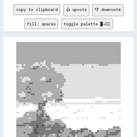
copy to clipboard
👍 upvote
👎 downvote
fill: spaces
toggle palette ▓→✊🏽
▒▒▒▒▒▒▒▒▒▒▒▒▒▒▒▒▒▒▒▒▒▒▒▒▒▒▒▒▒▒▒▒▒▒▒▒▒▒▒▒▒▒▒▒▒▒▒▒▒▒▒▒▒▒▒▒▒▒▒▒▒▒▒▒▒▒▒▒▒▒▒▒▒▒▒▒▒▒▒▒▒▒▒▒▒▒▒▒▒▒▒▒▒▒▒▒▒▒▒▒▒▒▒▒▒▒▒▒▒▒▒▒▒▒
▒▒▒▒▒▒▒▒▒▒▒▒▒▒▒▒▒▒▒▒▒▒▒▒▒▒▒▒▒▒▒▒▒▒▒▒▒▒▒▒▒▒▒▒▒▒▒▒▒▒▒▒▒▒▒▒▒▒▒▒▒▒▒▒▒▒▒▒▒▒▒▒▒▒▒▒▒▒▒▒▒▒▒▒▒▒▒▒▒▒▒▒▒▒▒▒▒▒▒▒▒▒▒▒▒▒▒▒▒▒▒▒▒▒
▒▒▒▒▒▒▒▒▒▒▒▒▒▒▒▒▒▒▒▒▒▒▒▒▒▒▒▒▒▒▒▒▒▒▒▒▒▒▒▒▒▒▒▒▒▒▒▒▒▒▒▒▒▒▒▒▒▒▒▒▒▒▒▒▒▒▒▒▒▒▒▒▒▒▒▒▒▒▒▒▒▒▒▒▒▒▒▒▒▒▒▒▒▒▒▒▒▒▒▒▒▒▒▒▒▒▒▒▒▒▒▒▒▒
▒▒▒▒▒▒▒▒▒▒▒▒▒▒▒▒▒▒▒▒▒▒▒▒▒▒▒▒▒▒▒▒▒▒▒▒▒▒▒▒▒▒▒▒▒▒▒▒▒▒▒▒▒▒▒▒▒▒▒▒▒▒▒▒▒▒▒▒▒▒▒▒▒▒▒▒▒▒▒▒▒▒▒▒▒▒▒▒▒▒▒▒▒▒▒▒▒▒▒▒▒▒▒▒▒▒▒▒▒▒▒▒▒▒
▒▒▒▒▒▒▒▒▒▒▒▒▒▒▒▒▒▒▒▒▒▒▒▒▒▒▒▒▒▒▒▒▒▒▒▒▒▒▒▒▒▒▒▒▒▒▒▒▒▒▒▒▒▒▒▒▒▒▒▒▒▒▒▒▒▒▒▒▒▒▒▒▒▒▒▒▒▒▒▒▒▒▒▒▒▒▒▒▒▒▒▒▒▒▒▒▒▒▒▒▒▒▒▒▒▒▒▒▒▒▒▒▒▒
▒▒▒▒▒▒▒▒▒▒▒▒▒▒▒▒▒▒▒▒▒▒▒▒▒▒▒▒▒▒▒▒▒▒▒▒▒▒▒▒▒▒▒▒▒▒▒▒▒▒▒▒▒▒▒▒▒▒▒▒▒▒▒▒▒▒▒▒▒▒▒▒▒▒▒▒▒▒▒▒▒▒▒▒▒▒▒▒▒▒▒▒▒▒▒▒▒▒▒▒▒▒▒▒▒▒▒▒▒▒▒▒▒▒
▒▒▒▒▒▒▒▒▒▒▒▒▒▒▒▒▒▒▒▒▒▒▒▒▒▒▒▒▒▒▒▒▒▒▒▒▒▒▒▒▒▒▒▒▒▒▒▒▒▒▒▒▒▒▒▒▒▒▒▒▒▒▒▒▒▒▒▒▒▒▒▒▒▒▒▒▒▒▒▒▒▒▒▒▒▒▒▒▒▒▒▒▒▒▒▒▒▒▒▒▒▒▒▒▒▒▒▒▒▒▒▒▒▒
▒▒▒▒▒▒▒▒▒▒▒▒▒▒▒▒▒▒▒▒▒▒▒▒▒▒▒▒▒▒▒▒▒▒▒▒▒▒▒▒▒▒▒▒▒▒▒▒▒▒▒▒▒▒▒▒▒▒▒▒▒▒▒▒▒▒▒▒▒▒▒▒▒▒▒▒▒▒▒▒▒▒▒▒▒▒▒▒▒▒▒▒▒▒▒▒▒▒▒▒▒▒▒▒▒▒▒▒▒▒▒▒▒▒
▒▒▒▒▒▒▒▒▒▒▒▒▒▒▒▒▒▒▒▒▒▒▒▒▒▒▒▒▒▒▒▒▒▒▒▒▒▒▒▒▒▒▒▒▒▒▒▒▒▒▒▒▒▒▒▒▒▒▒▒▒▒▒▒▒▒▒▒▒▒▒▒▒▒▒▒▒▒▒▒▒▒▒▒▒▒▒▒▒▒▒▒▒▒▒▒▒▒▒▒▒▒▒▒▒▒▒▒▒▒▒▒▒▒
▒▒▒▒▒▒▒▒▒▒▒▒▒▒▒▒▒▒▒▒▒▒▒▒▒▒▒▒▒▒▒▒▒▒▒▒▒▒▒▒▒▒▒▒▒▒▒▒▒▒▒▒▒▒▒▒▒▒▒▒▒▒▒▒▒▒▒▒▒▒▒▒▒▒▒▒▒▒▒▒▒▒▒▒▒▒▒▒▒▒▒▒▒▒▒▒▒▒▒▒▒▒▒▒▒▒▒▒▒▒▒▒▒▒
▒▒▒▒▒▒▒▒▒▒▒▒▒▒▒▒▒▒▒▒▒▒▒▒▒▒▒▒▒▒░░▒▒▒▒▒▒▒▒▒▒▒▒▒▒▒▒▒▒▒▒▒▒▒▒▒▒▒▒▒▒▒▒▒▒▒▒▒▒▒▒▒▒▒▒▒▒▒▒▒▒▒▒▒▒▒▒▒▒▒▒▒▒▒▒▒▒▒▒▒▒▒▒▒▒▒▒▒▒▒▒▒▒
▒▒▒▒▒▒▒▒▒▒▒▒▒▒▒▒▒▒▒▒░░░░▒▒░░░░░░▒▒▒▒▒▒░░▒▒▒▒▒▒▒▒▒▒▒▒▒▒▒▒▒▒▒▒▒▒▒▒▒▒▒▒▒▒▒▒▒▒▒▒▒▒▒▒▒▒▒▒▒▒▒▒▒▒▒▒▒▒▒▒▒▒▒▒▒▒▒▒▒▒▒▒▒▒▒▒▒▒
░░░░░░▒▒░░▒▒▒▒▒▒▒▒░░░░░░░░▒▒░░░░▒▒▒▒▒▒░░░░░░░░░░▒▒▒▒▒▒▒▒▒▒░░░░░░░░░░░░░░▒▒░░░░░░░░░░░░░░░░▒▒▒▒▒▒▒▒▒▒░░░░░░░░░░░░░░
▒▒░░░░▒▒▒▒▒▒▒▒▒▒░░▒▒▒▒▓▓▒▒░░▒▒▒▒░░▒▒▒▒░░░░░░░░░░░░░░░░░░░░░░░░░░░░░░░░░░░░░░░░░░░░▒▒░░░░░░░░░░░░░░░░░░░░░░░░░░░░░░
░░░░░░░░▒▒▒▒▒▒▒▒▒▒▓▓▓▓▒▒▒▒▒▒▒▒▒▒▒▒░░▒▒▒▒▒▒░░░░░░░░░░░░░░░░░░░░░░░░░░░░░░░░░░░░░░░░░░░░░░░░░░░░░░░░░░░░░░░░░░░░░░░░
░░░░▒▒▒▒▒▒▒▒▒▒▒▒▒▒▒▒▒▒▒▒▒▒▒▒▒▒▒▒▒▒▒▒▒▒▒▒▒▒░░░░░░░░░░░░░░░░░░░░░░░░░░░░░░░░░░░░░░░░░░░░░░░░░░░░░░░░░░░░░░░░░░░░░░░░
▒▒▒▒▒▒▒▒▒▒▒▒▒▒▒▒▒▒▒▒▒▒▒▒▒▒▒▒▒▒▒▒▒▒▒▒▒▒▒▒▒▒▒▒░░░░░░░░░░░░░░░░░░░░░░░░░░░░░░░░░░░░░░░░░░░░░░░░░░░░░░░░░░░░░░░░░░░░░░
▒▒▒▒▒▒▒▒▒▒▒▒▒▒▒▒▒▒▒▒▒▒▒▒▒▒▒▒▒▒▒▒▒▒▒▒▒▒▒▒▒▒▒▒▒▒▒▒▒▒░░░░░░░░░░░░░░░░░░░░░░░░░░░░░░░░░░░░░░░░░░░░░░░░░░░░░░░░░░░░░░░░
▒▒▒▒▒▒▒▒▒▒▒▒▒▒▒▒▒▒▒▒▒▒▒▒▒▒▒▒▒▒▒▒▒▒▒▒▒▒▒▒▒▒▒▒▒▒▒▒▒▒▒▒░░░░░░░░░░░░░░░░░░░░░░░░░░░░░░░░░░░░░░░░░░░░░░░░░░░░░░░░░░░░░░
▒▒▒▒░░▒▒░░░░░░▒▒▒▒▒▒▒▒▒▒▒▒▒▒░░░░▒▒▒▒▒▒▒▒▒▒▒▒▒▒▒▒▒▒▒▒░░░░░░░░░░░░░░░░░░░░░░░░░░░░░░░░░░░░░░░░░░░░░░░░░░░░░░░░░░░░░░
▒▒▒▒▒▒░░░░░░░░░░▒▒▒▒▒▒▒▒▒▒░░░░░░▒▒▒▒▓▓▒▒▒▒▒▒▒▒▒▒▒▒▒▒▒▒░░░░░░░░░░░░░░░░░░░░░░░░░░░░░░░░░░░░░░░░░░░░░░░░░░░░░░░░░░░░
▒▒▒▒▒▒░░░░▒▒▒▒▒▒▒▒▒▒▒▒▒▒▒▒▒▒▒▒▒▒▓▓▓▓▓▓▒▒▒▒▒▒▒▒▒▒▒▒▒▒▒▒░░░░░░░░░░░░░░░░░░░░░░░░░░░░░░░░░░░░░░░░░░░░░░░░░░░░░░░░░░░░
▒▒▒▒▒▒▒▒▒▒▒▒▒▒▓▓▓▓▒▒▒▒▒▒▒▒▒▒▒▒▒▒▒▒▒▒▒▒▒▒▒▒▒▒▒▒▒▒▒▒▒▒░░░░░░░░░░░░░░░░░░░░░░░░░░░░░░░░░░░░░░░░░░░░░░░░░░░░░░░░░░░░░░
▒▒▒▒▒▒▒▒▒▒▒▒▒▒▒▒▒▒▒▒▒▒▒▒▒▒▒▒▒▒▒▒▒▒▒▒▒▒▒▒▒▒▒▒░░▒▒▒▒▒▒░░░░░░░░░░░░░░░░░░░░░░░░░░░░░░░░░░░░░░░░░░░░░░░░░░░░░░░░░░░░░░
▒▒▒▒▒▒▒▒▒▒▒▒▓▓▒▒▒▒▒▒▒▒▒▒▒▒▒▒▒▒▒▒▒▒▒▒▒▒▒▒▒▒▒▒░░▒▒▒▒░░░░░░░░░░░░░░░░░░░░░░░░░░░░░░░░░░░░░░░░░░░░░░░░░░░░░░░░░░░░░░░░
▒▒▒▒▒▒▒▒▒▒▓▓▒▒▓▓▒▒▒▒▒▒▒▒▒▒▒▒▒▒▒▒▒▒▒▒▒▒▒▒▒▒▒▒▒▒▒▒░░░░░░░░░░░░░░░░░░░░░░░░░░░░░░░░░░░░░░░░░░░░░░░░░░░░░░░░░░░░░░░░░░
▒▒▒▒▒▒▒▒▒▒▒▒▒▒▒▒▒▒▒▒▒▒▒▒▒▒▒▒▒▒▒▒▒▒▒▒▒▒▒▒▒▒▒▒▒▒▒▒▒▒░░░░░░░░░░░░░░░░░░░░░░░░░░░░░░░░░░░░░░░░░░░░░░░░░░░░░░░░░░░░░░░░
▒▒▒▒▒▒░░▒▒▒▒▓▓▓▓▒▒▒▒▒▒▒▒▒▒▒▒▒▒▒▒▒▒░░░░▒▒▒▒▒▒▒▒▒▒▓▓░░░░░░░░░░░░░░░░░░░░░░░░░░░░░░░░░░░░░░░░░░░░░░░░░░░░░░░░░░░░░░░░
▒▒░░░░░░░░▒▒▒▒▒▒▓▓▓▓▒▒▒▒▒▒▒▒░░░░░░░░░░░░▒▒▒▒▒▒▒▒▒▒▒▒░░░░░░░░░░░░░░░░░░░░░░░░░░░░░░░░░░░░░░░░░░░░░░░░░░░░░░░░░░░░░░
▒▒▒▒░░░░░░▒▒▒▒▒▒▒▒▒▒▒▒▒▒▒▒▒▒░░▒▒▒▒░░░░▒▒▒▒▒▒▒▒▒▒▓▓▒▒░░░░░░░░░░░░░░░░░░░░░░░░░░░░░░░░░░░░░░░░░░░░░░░░░░░░░░░░░░░░░░
▒▒▒▒▒▒▒▒▓▓▒▒▒▒▒▒▒▒▒▒▒▒▒▒▒▒▒▒▒▒░░▒▒▒▒▒▒▒▒▒▒▒▒▒▒▒▒▒▒░░░░░░░░░░░░░░░░░░░░░░░░░░░░░░░░░░░░        ░░░░░░░░░░░░░░░░░░░░
▒▒▒▒▒▒▒▒▒▒▒▒▒▒▒▒▒▒▒▒▒▒▒▒▒▒▒▒▒▒░░▒▒▒▒▒▒▒▒░░▒▒▓▓▓▓▓▓░░                                                              
░░▒▒▒▒▒▒▒▒▒▒▒▒▒▒▒▒▒▒▒▒▒▒▒▒▒▒▒▒▓▓▓▓░░░░░░  ▒▒▒▒▒▒░░░░                                  ░░░░░░░░    ░░░░░░░░░░░░░░░░
░░░░░░░░▒▒░░░░░░░░▒▒▒▒▒▒▓▓▓▓▓▓▓▓░░  ░░░░░░░░  ░░░░░░░░░░░░░░░░░░░░░░░░░░░░░░░░░░░░░░░░░░░░░░░░░░░░░░░░░░░░░░░░░░░░
░░░░  ░░░░░░░░      ░░░░▓▓▒▒▓▓▓▓      ░░░░░░░░  ░░░░░░                                                            
░░                    ░░▓▓▓▓▒▒░░  ░░                  ░░                          ░░                              
                      ░░▓▓▓▓▒▒░░                                                                                  
              ░░░░░░░░▓▓▒▒▒▒▓▓▒▒            ░░                    ░░░░  ░░                                      ░░
░░░░      ▒▒▒▒▒▒▒▒▒▒▒▒▒▒▒▒▒▒▓▓▒▒░░                            ░░░░                                    ░░░░        
        ▒▒▒▒░░▒▒▒▒▒▒▒▒▓▓▒▒▓▓▓▓▒▒▒▒                                                                                
      ░░▒▒▒▒▒▒▒▒▒▒▒▒▒▒▓▓▓▓▓▓▓▓▒▒▓▓▓▓                                                                              
░░▒▒▒▒▒▒▒▒▒▒▒▒░░▒▒▒▒▒▒▓▓▓▓▓▓▒▒▒▒▒▒▓▓▒▒          ░░░░░░  ░░        ░░    ░░  ░░            ░░  ░░░░              ░░
▒▒▒▒▒▒▒▒▒▒▒▒▒▒▒▒▒▒▒▒▒▒▓▓▓▓▓▓▓▓▓▓▓▓▓▓▒▒░░░░▒▒▒▒▒▒░░                                                                
▒▒▒▒▒▒▒▒▒▒▒▒▒▒▒▒▓▓▓▓▓▓▓▓▓▓▓▓▓▓▓▓▒▒▒▒▒▒▒▒▒▒▒▒▒▒▒▒▒▒░░                                                              
▒▒▒▒▒▒▒▒▓▓▓▓▓▓▓▓▓▓▓▓▓▓▓▓▓▓▓▓▓▓▒▒▒▒▒▒▒▒▒▒▒▒▓▓▓▓▒▒▒▒▒▒░░                                                            
▓▓▓▓▓▓▓▓▓▓▒▒▒▒▓▓▓▓▓▓▓▓██▓▓▓▓██▓▓▒▒▓▓▓▓▒▒▓▓▓▓▓▓▓▓▒▒▒▒▓▓                                                            
▒▒▒▒▒▒▒▒▒▒▒▒▒▒░░▒▒▓▓▓▓██▓▓▓▓▓▓▓▓▓▓▓▓▓▓▓▓▓▓▓▓▓▓▓▓▓▓▓▓▓▓░░                  ░░                            ░░▓▓▒▒▓▓░░
▒▒▒▒▒▒▒▒▒▒▒▒▒▒▒▒▒▒▓▓██▓▓▓▓▓▓▓▓▓▓▒▒▒▒▒▒▓▓▓▓▓▓▓▓▓▓▓▓▓▓▒▒▒▒▒▒▓▓░░    ░░░░▓▓▓▓▓▓▓▓░░          ░░░░░░    ▒▒▒▒▒▒▒▒▒▒▒▒▒▒
▒▒▒▒▒▒▒▒▒▒▒▒▒▒▒▒▒▒▓▓██▓▓▓▓▓▓▓▓▓▓▓▓▓▓▓▓▓▓▓▓▓▓▓▓██▒▒▓▓▒▒▒▒▒▒▒▒▓▓▓▓▒▒▓▓▓▓▓▓▓▓▒▒▒▒▒▒▓▓      ▓▓▒▒▒▒▒▒▒▒▓▓▒▒▒▒▒▒▒▒▓▓▓▓▓▓
▒▒▒▒▒▒▒▒▓▓▒▒▒▒▒▒▓▓▓▓████▓▓▓▓▓▓▓▓▓▓▓▓▓▓▓▓▓▓▓▓▓▓▓▓▓▓▒▒▒▒▒▒▒▒▓▓▓▓▓▓▓▓▓▓▒▒▓▓▒▒▒▒▒▒▒▒▒▒▓▓░░▓▓▒▒▒▒▒▒▒▒▒▒▓▓▒▒▓▓▓▓▓▓▓▓▓▓▒▒
▒▒▒▒▒▒▒▒▒▒▒▒▓▓▓▓▓▓▓▓▓▓▓▓▓▓▓▓▓▓▒▒▓▓▓▓▒▒▒▒░░▒▒▓▓▒▒▒▒▒▒▒▒▒▒▒▒▒▒▓▓▓▓▒▒▒▒▒▒▒▒▒▒▒▒▒▒▓▓▓▓▓▓▒▒▒▒▒▒▒▒▒▒▒▒▒▒▓▓▓▓▓▓▓▓▓▓▓▓▒▒▒▒
▒▒▒▒▒▒▒▒▒▒▒▒▒▒▓▓▓▓▓▓▓▓▓▓▒▒▓▓▒▒▒▒▓▓▒▒▒▒▒▒▒▒▒▒▓▓▓▓▒▒▒▒▒▒▒▒▓▓▒▒▒▒▓▓░░▒▒▒▒▒▒▒▒▓▓▓▓▓▓▒▒██▓▓▒▒▒▒▒▒▒▒▒▒▓▓▓▓▒▒▒▒▒▒▒▒▒▒▒▒▒▒
▒▒▒▒▒▒▓▓▓▓▒▒▒▒████▓▓▓▓▓▓▓▓▓▓▒▒▒▒▒▒▒▒▒▒▓▓▓▓▓▓▓▓▓▓▓▓▓▓▓▓▓▓▓▓▓▓▓▓▓▓▓▓▓▓▒▒▓▓▓▓▓▓▓▓▓▓▓▓▓▓██▓▓▓▓▓▓▓▓▓▓██▓▓▒▒▒▒▒▒▒▒▒▒▓▓▓▓
▓▓▓▓▓▓▓▓▒▒▒▒▓▓▓▓████▓▓▓▓▓▓▓▓▒▒▒▒▒▒▒▒▓▓▒▒▓▓▒▒▒▒▒▒▓▓████▓▓████▓▓██▓▓▓▓▓▓▓▓▓▓▓▓▓▓▓▓▓▓▓▓▓▓▓▓▓▓▓▓██▓▓▓▓▓▓▓▓▓▓▒▒▒▒▓▓▓▓▓▓
▓▓▓▓▓▓▓▓▓▓▓▓▓▓██████▓▓▓▓▓▓▓▓▓▓▓▓▓▓▓▓▓▓▓▓▓▓▓▓▓▓▓▓▓▓██▓▓████▓▓██▓▓██▓▓▓▓▓▓▓▓▓▓▓▓▓▓▓▓▓▓▓▓▓▓▓▓▓▓██▓▓▓▓▓▓▓▓▓▓▓▓▓▓▓▓▓▓▓▓
▓▓▓▓▓▓▓▓▓▓▓▓▓▓██████▓▓▓▓▓▓▓▓▓▓▓▓▓▓▓▓▓▓▓▓▓▓▓▓▓▓▓▓▓▓▓▓▓▓▓▓██▓▓▓▓▓▓▓▓▓▓▓▓▓▓▓▓▓▓▓▓▓▓▓▓▓▓▓▓▓▓▓▓▓▓▓▓▓▓▓▓▓▓▓▓▓▓▓▓▓▓▓▓▓▓██
▓▓▓▓▓▓▓▓▓▓▓▓▓▓██▓▓▓▓▓▓▓▓▓▓▓▓▓▓▓▓▓▓▓▓▓▓▓▓▓▓▓▓▓▓▓▓▓▓▓▓▓▓▓▓▓▓▓▓▓▓▓▓▓▓▓▓▓▓▓▓▒▒▓▓▓▓▒▒▓▓▒▒▒▒▒▒▓▓▓▓▓▓▓▓▓▓▓▓▓▓▓▓▓▓▓▓▓▓██▓▓
▓▓▓▓▓▓▓▓▓▓▓▓▓▓▓▓▓▓▓▓▓▓▓▓▒▒▓▓▓▓▓▓▓▓▓▓▓▓▓▓▓▓▓▓▓▓▓▓▓▓▓▓▓▓▓▓▒▒▓▓▒▒▒▒▓▓▓▓▓▓▓▓▓▓▒▒▒▒▒▒▒▒▓▓▓▓▒▒▒▒▓▓▒▒▒▒▒▒▓▓▓▓▓▓▓▓▓▓▓▓▓▓▓▓
▒▒▒▒▒▒▒▒▒▒▒▒▓▓▓▓▓▓▓▓▓▓██▒▒▒▒░░░░░░░░░░░░▒▒▒▒▒▒▒▒▒▒▒▒▒▒▒▒░░░░▒▒▒▒░░░░░░▒▒░░░░░░░░▒▒▒▒▒▒▒▒▒▒▒▒▒▒▒▒▒▒░░░░▒▒▒▒▒▒▒▒▒▒▒▒
▒▒░░░░▒▒▒▒▒▒▒▒▓▓▓▓▓▓▓▓▒▒▒▒░░░░░░░░░░░░░░░░░░░░░░░░░░░░    ░░░░░░░░░░░░░░░░░░░░░░      ░░░░░░░░░░░░░░░░░░░░░░░░░░░░
▒▒▒▒▒▒▒▒▒▒▒▒▒▒▒▒▒▒▒▒▓▓▒▒▒▒░░  ░░  ░░░░░░░░░░░░░░░░░░░░░░░░░░░░░░░░░░░░  ░░░░░░░░░░░░░░░░░░░░░░░░░░░░░░  ░░░░░░░░░░
▒▒▒▒▒▒▒▒▒▒▒▒▒▒▒▒▒▒▒▒▒▒▒▒▒▒░░░░  ░░░░░░░░░░░░▒▒▒▒░░░░░░░░░░░░░░░░░░░░  ░░░░░░░░░░░░░░░░░░░░░░░░░░░░░░░░░░░░░░░░░░░░
▒▒▒▒▒▒▒▒▒▒▒▒▒▒▒▒▒▒▒▒▒▒▒▒▒▒▒▒░░░░░░░░░░░░░░░░░░░░░░░░░░░░░░░░░░░░░░░░░░░░░░░░░░░░░░░░░░░░░░░░░░░░░░░░░░░░░░░░░░░░░░
▒▒░░░░░░░░░░░░▒▒▒▒▒▒▓▓▒▒▒▒▓▓░░░░░░░░░░░░░░░░░░░░░░░░░░░░░░░░░░░░░░░░░░░░░░░░░░░░░░░░░░░░░░░░░░░░░░░░░░░░░░░░  ░░░░
░░░░░░░░░░  ░░▒▒▒▒▓▓▓▓▒▒▓▓▒▒▒▒░░░░░░░░░░░░░░░░░░░░░░░░░░░░░░░░░░░░░░░░░░░░░░░░░░░░░░░░░░░░░░  ░░░░░░░░    ░░    ░░
░░░░    ░░░░░░▒▒▓▓▓▓▒▒▓▓▓▓▓▓░░░░░░░░░░░░░░░░░░░░░░░░░░░░░░░░░░░░░░░░░░░░░░░░░░░░░░░░░░  ░░░░░░░░    ░░░░░░░░      
  ░░░░░░░░░░░░░░▒▒▒▒▓▓▓▓▓▓▒▒░░░░░░░░░░░░░░░░░░░░░░░░░░░░░░░░░░░░░░░░    ░░░░░░      ░░  ░░░░        ░░░░░░░░░░░░░░
░░░░░░░░░░░░░░░░░░▓▓▓▓▓▓▒▒▓▓░░░░░░░░░░░░░░░░░░  ░░░░    ░░░░░░░░░░░░░░░░░░░░░░  ░░      ░░░░      ░░░░░░░░░░░░    
░░░░░░░░░░░░░░░░░░▒▒▓▓▓▓▓▓▒▒▒▒░░  ░░░░░░░░  ░░░░░░░░░░░░░░░░  ░░      ░░            ░░░░░░░░    ░░      ░░      ░░
░░░░░░░░░░░░░░░░░░▒▒▓▓▒▒▓▓▒▒▒▒░░░░                  ░░  ░░  ░░░░░░░░░░░░░░░░░░░░  ░░        ░░░░  ░░░░░░░░░░░░░░░░
░░░░░░░░░░  ░░  ░░  ▓▓▓▓▓▓▓▓▒▒░░        ░░░░░░          ░░░░    ░░░░░░░░░░░░░░░░    ░░        ░░░░░░░░░░░░░░░░░░░░
░░░░░░    ░░    ░░░░▒▒▓▓▓▓▓▓▒▒░░      ░░░░░░░░░░░░                ░░        ░░░░░░      ░░░░░░░░░░░░░░░░░░░░░░░░░░
░░      ░░░░  ░░    ░░▓▓▓▓▓▓▒▒▒▒░░    ░░░░░░░░░░                      ░░    ░░░░░░  ░░░░░░░░░░░░░░░░░░░░░░░░░░░░░░
  ░░░░          ░░░░░░▒▒▓▓▓▓▓▓▓▓░░░░░░░░░░░░  ░░    ░░        ░░  ░░░░░░░░  ░░  ░░  ░░░░░░░░░░░░░░░░░░░░░░░░░░░░░░
    ░░  ░░░░░░  ░░░░░░▓▓▓▓▓▓▓▓▓▓░░░░      ░░░░    ░░            ░░░░    ░░░░░░░░  ░░░░░░░░░░░░░░░░░░░░░░░░░░░░░░░░
  ░░░░░░  ░░░░░░  ░░░░▒▒▓▓▓▓▓▓▓▓▒▒░░░░░░░░░░░░░░    ░░  ░░░░░░░░░░░░░░░░░░▒▒▒▒░░░░  ░░░░░░░░░░░░░░░░░░░░░░░░░░░░░░
░░  ░░  ░░  ░░░░░░░░░░▒▒▓▓▓▓▓▓▒▒▒▒░░░░░░░░▓▓▓▓░░░░  ░░░░        ░░░░░░░░░░░░░░░░░░  ░░  ░░▒▒▓▓▓▓▓▓░░░░░░░░░░░░░░░░
░░░░░░  ░░░░░░░░░░░░    ▒▒▒▒▒▒▒▒▒▒░░░░░░▒▒▓▓▓▓▓▓░░░░  ░░░░  ░░░░░░░░░░░░░░░░░░░░  ░░░░░░░░░░░░▓▓▓▓▓▓▓▓▒▒░░░░░░░░░░
░░░░░░░░░░░░░░░░░░░░░░  ▒▒▓▓▓▓▓▓▓▓▒▒░░░░░░░░▓▓▓▓░░░░░░░░░░░░░░░░░░░░      ░░      ░░    ░░░░░░▒▒▓▓▓▓▓▓▓▓▓▓░░░░░░░░
░░░░░░░░░░░░░░░░░░    ░░▒▒▓▓▓▓▒▒▒▒▓▓░░░░░░▒▒▓▓▓▓▒▒░░░░░░░░░░  ░░  ░░  ░░    ░░░░░░    ░░░░░░░░░░▒▒▓▓▓▓▓▓▓▓▓▓░░░░░░
░░░░░░░░░░░░░░░░▒▒▒▒░░░░▒▒▓▓▓▓▓▓▓▓▓▓░░░░░░░░▓▓▓▓▓▓░░  ░░░░░░░░░░  ░░░░░░░░░░░░░░░░░░░░░░░░░░░░▒▒▒▒▒▒▒▒▓▓▓▓▓▓▒▒░░░░
░░░░░░░░░░░░░░░░▒▒▓▓▓▓▓▓▓▓▓▓▓▓▓▓▒▒▓▓▒▒▒▒░░░░▓▓▓▓▓▓░░░░░░░░░░░░░░░░░░░░░░░░░░░░░░░░░░░░░░░░░░░░▒▒▒▒▒▒▒▒▒▒▓▓▓▓▒▒░░░░
░░░░░░░░░░░░░░▒▒░░░░▓▓▓▓▓▓▓▓▓▓▓▓▓▓▓▓▓▓▒▒▒▒▒▒▓▓▓▓░░░░░░░░░░  ░░░░  ░░░░░░░░░░░░░░░░░░░░░░░░░░░░▒▒▒▒▒▒▒▒▒▒▒▒▓▓▓▓░░▒▒
░░░░░░░░░░░░░░░░░░░░▓▓▓▓▓▓▓▓▓▓▓▓▓▓▓▓▓▓▒▒▒▒▒▒▓▓▓▓░░░░░░░░░░░░░░░░░░░░░░░░░░░░▒▒▓▓▒▒▓▓▓▓▓▓░░░░░░▒▒▒▒▒▒▒▒▒▒▒▒▒▒▓▓░░▒▒
░░░░░░░░░░░░░░░░░░░░░░▓▓▓▓▓▓▓▓▓▓▓▓▓▓▓▓▓▓▒▒▒▒▒▒▓▓░░░░░░░░░░░░░░░░░░░░░░░░▒▒▓▓▓▓▓▓▒▒▒▒▒▒░░░░░░░░▒▒▒▒▒▒▒▒▒▒▒▒▒▒▓▓▓▓▒▒
░░░░░░░░░░░░░░░░░░░░░░▓▓▓▓▓▓▓▓▓▓▓▓▓▓▓▓▓▓▓▓▒▒▒▒▓▓▒▒░░░░░░░░░░░░░░░░░░░░▓▓▓▓▓▓▓▓▓▓▓▓▒▒▒▒▒▒▒▒░░░░▒▒▒▒▒▒▒▒▒▒▒▒▒▒▒▒▓▓▒▒
░░▒▒░░░░░░░░░░░░▒▒░░░░▓▓▓▓▓▓▓▓▓▓▓▓▓▓▓▓▓▓▓▓▒▒▒▒▒▒▓▓▓▓▓▓▒▒░░░░░░░░░░░░░░▓▓▓▓▓▓▓▓▓▓▓▓░░░░▒▒▒▒▒▒▒▒▒▒▒▒▒▒▒▒▒▒▒▒▒▒▒▒