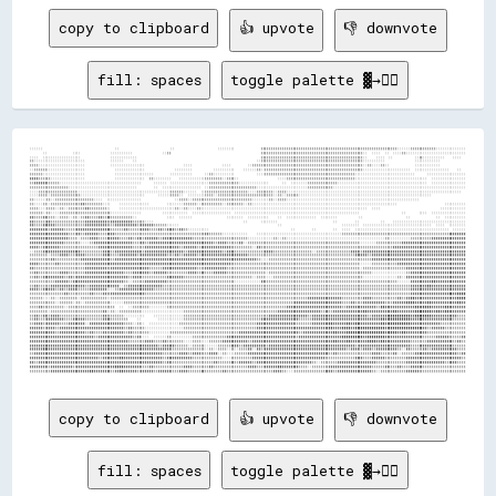
copy to clipboard
👍 upvote
👎 downvote
fill: spaces
toggle palette ▓→✊🏽
░░░░░░                                  ░░                        ░░                    ░░░░░░░░            ▒▒▒▒▒▒▒▒▒▒▒▒▒▒▒▒▒▒▒▒▒▒▒▒▒▒▒▒▒▒▒▒▒▒▒▒▒▒▒▒▒▒▒▒▒▒▒▒▒▒▒▒▒▒▒▒▒▒▒▒▒▒▒▒░░░░░░▒▒▒▒▒▒▒▒▒▒▒▒░░░░░░░░░░░░░░
      ░░            ░░░░              ░░░░░░░░░░              ░░▒▒                                          ▒▒▒▒▒▒▒▒▒▒▒▒▒▒▒▒▒▒▒▒▒▒▒▒▒▒▒▒▒▒▒▒▒▒▒▒▒▒▒▒▒▒▒▒▒▒▒▒░░  ░░░░  ░░  ░░░░▒▒░░░░░░░░░░░░░░░░░░░░░░░░░░░░
░░░░  ░░░░░░░░░░░░░░░░░░              ░░░░░░░░░░░░                                                          ▒▒▒▒▒▒▒▒▒▒▒▒▒▒▒▒▒▒▒▒▒▒▒▒▒▒▒▒▒▒▒▒▒▒▒▒▒▒▒▒▒▒▒▒▒▒▒▒░░    ░░░░  ░░          ░░▒▒░░░░░░░░░░    ░░░░  
▒▒░░░░░░░░░░░░░░░░░░░░░░░░            ░░░░░░    ░░                                                        ░░▒▒▒▒▒▒▒▒▒▒▒▒▒▒▒▒▒▒▒▒▒▒▒▒▒▒▒▒▒▒▒▒▒▒▒▒▒▒▒▒▒▒▒▒▒▒▒▒░░░░░░░░░░              ░░░░░░░░░░░░            
▒▒▒▒░░░░░░░░░░░░░░░░░░░░░░            ░░░░░░░░░░░░░░░░                  ░░░░              ░░░░        ░░▒▒▒▒▒▒▒▒▒▒▒▒▒▒▒▒▒▒▒▒▒▒▒▒▒▒▒▒▒▒▒▒▒▒▒▒▒▒▒▒▒▒▒▒▒▒▒▒▒▒▒▒░░▒▒░░░░▒▒░░            ░░░░░░░░░░░░            
░░▒▒▒▒▒▒░░░░░░░░░░░░░░░░░░              ░░░░░░░░░░░░░░              ░░░░░░░░          ░░░░░░░░░░    ░░░░░░▒▒░░▒▒▒▒▒▒▒▒▒▒▒▒▒▒▒▒▒▒▒▒▒▒▒▒▒▒▒▒▒▒▒▒▒▒▒▒▒▒▒▒▒▒▒▒▒▒░░░░░░░░░░░░░░░░░░░░░░  ░░░░░░░░░░░░░░░░    ░░  
▒▒▒▒▒▒░░░░░░░░░░░░░░░░░░░░              ░░░░░░░░░░░░░░░░░░        ░░░░░░░░░░      ░░▒▒░░░░░░░░░░          ░░░░▒▒▒▒▒▒▒▒▒▒▒▒▒▒▒▒▒▒▒▒▒▒▒▒▒▒▒▒▒▒▒▒▒▒▒▒▒▒▒▒▒▒░░░░░░░░░░░░░░░░░░░░░░░░░░░░      ░░░░░░░░░░░░░░░░░░
▓▓▓▓▒▒▒▒▒▒░░░░░░░░░░░░░░░░              ░░░░░░░░░░░░░░  ▒▒░░░░░░░░    ░░░░░░░░░░░░▒▒▒▒▒▒▒▒░░▒▒▒▒░░                  ░░░░▒▒▒▒▒▒▒▒▒▒▒▒▒▒▒▒▒▒▒▒▒▒▒▒▒▒▒▒▒▒▒▒░░░░░░░░░░░░░░░░░░░░░░░░░░░░░░░░░░  ░░░░░░░░░░░░░░░░
▒▒▓▓▓▓▓▓▒▒▒▒▒▒░░░░░░░░░░░░░░░░░░░░░░░░░░░░░░░░░░░░░░      ░░░░░░  ░░░░░░░░░░░░░░░░░░▒▒▒▒▒▒▒▒▒▒▒▒▒▒░░░░░░░░░░░░░░      ░░  ░░░░░░░░▒▒▒▒▒▒▒▒▒▒▒▒▒▒░░░░░░░░░░░░░░░░░░░░░░░░░░░░░░░░░░░░░░░░░░  ░░░░░░░░░░░░░░░░
▒▒▒▒▒▒▒▒▒▒▒▒▒▒▒▒▒▒░░░░░░░░░░░░░░░░░░░░░░░░░░░░░░░░        ░░  ░░░░░░░░░░░░░░░░░░  ░░▒▒▒▒▒▒▒▒▒▒▒▒▒▒▒▒▒▒▒▒▒▒░░░░░░░░░░░░░░░░░░░░░░░░▒▒▒▒▒▒▒▒▒▒▒▒░░░░░░░░░░░░░░░░░░░░░░░░░░░░░░░░░░░░░░░░░░░░░░░░░░░░░░░░░░░░░░
░░░░▒▒▒▒▒▒▒▒▒▒▒▒▒▒▒▒▒▒░░░░░░░░░░░░░░░░░░░░░░░░░░░░░░░░░░░░░░░░░░░░▒▒▒▒▒▒░░░░░░  ░░▒▒▒▒▒▒▒▒▒▒▒▒▒▒▒▒▒▒▒▒░░░░▒▒▒▒▒▒▒▒░░▒▒▒▒░░░░░░░░░░░░░░░░░░░░░░░░░░░░░░░░░░░░░░░░░░░░░░░░░░░░░░░░░░░░░░░░░░░░░░░░░░░░░░░░░░  
░░░░▒▒▒▒░░▒▒▒▒▒▒▒▒▒▒▒▒▒▒░░░░░░░░░░░░░░░░░░░░░░░░░░░░░░      ░░░░░░▒▒▒▒░░  ░░░░░░░░▒▒▒▒░░▒▒▒▒▒▒▒▒▒▒▒▒▒▒▒▒▒▒▒▒▒▒▒▒▒▒░░▒▒░░▒▒▒▒▒▒░░░░░░░░░░░░░░░░░░░░░░░░░░░░░░░░░░░░░░░░░░░░░░░░░░░░░░░░░░░░░░                
▒▒░░░░░░▒▒░░▒▒▒▒▒▒▒▒▒▒▒▒▒▒▒▒▒▒░░░░  ░░░░░░░░░░░░░░░░                ░░▒▒▒▒░░▒▒▒▒▒▒▒▒▒▒▒▒▒▒▒▒▒▒▒▒▒▒▒▒▒▒▒▒░░░░░░░░▒▒░░▒▒▒▒░░░░░░░░░░░░░░░░░░░░░░░░░░░░░░░░░░░░░░░░░░░░░░░░░░░░░░░░░░░░░░                      
▒▒░░░░▒▒░░▒▒▒▒▒▒▒▒▒▒▒▒▒▒▓▓▒▒▒▒▒▒▒▒░░░░    ░░░░░░░░░░░░░░        ░░░░░░░░▒▒▒▒▒▒░░▒▒▒▒▒▒▒▒▒▒░░▒▒▒▒▒▒▒▒░░▒▒░░░░░░░░░░░░░░░░░░░░░░░░░░░░░░░░░░░░░░░░░░░░░░░░░░░░░░░░░░░░░░░░░░░░                      ░░░░░░░░░░
▒▒▒▒░░░░▒▒▒▒░░▒▒░░▒▒▒▒▒▒▒▒▓▓▒▒▒▒▒▒▒▒░░    ░░░░░░░░░░░░░░░░░░░░░░░░░░▒▒░░▒▒░░░░▒▒░░░░░░░░░░░░░░░░░░░░░░░░░░░░░░░░░░░░░░░░░░░░░░░░░░░░░░░░░░░░░░░░░░░░░░░░░░░░░░  ░░░░                            ░░░░░░░░░░░░
▒▒▒▒▒▒░░▒▒░░░░▒▒▒▒▒▒▒▒▒▒▒▒▒▒▒▒▒▒▒▒▒▒▒▒░░░░░░░░░░░░░░          ░░░░░░░░░░░░  ░░░░░░░░░░░░░░░░░░  ░░░░░░░░░░░░░░░░░░░░░░░░░░░░░░░░░░░░░░░░░░░░░░░░░░░░░░░░░░                    ░░      ░░░░  ░░░░░░░░░░░░░░░░
▓▓▒▒▒▒▓▓▒▒▒▒░░▒▒▒▒░░▒▒░░▒▒▓▓▒▒▒▒▓▓▒▒▓▓▒▒▒▒▒▒▒▒▒▒░░              ░░░░  ░░░░░░                ░░░░░░░░  ░░░░░░░░░░    ░░  ░░░░░░░░░░░░░░  ░░░░░░░░          ░░                    ░░            ░░  ░░░░░░░░░░
▓▓▒▒▒▒▒▒▓▓▒▒▒▒▒▒▒▒▒▒▒▒▒▒▒▒▓▓▓▓▓▓▓▓▓▓▒▒▓▓▓▓▓▓▓▓▓▓▒▒▒▒▒▒░░░░                                          ░░      ░░░░░░░░                          ░░        ░░          ░░    ░░░░░░░░░░░░░░░░░░░░░░░░░░░░░░░░░░
▓▓▒▒▒▒▓▓▓▓▓▓▒▒▒▒▒▒▒▒▒▒▒▒▒▒▓▓▓▓▓▓▓▓▓▓▒▒▒▒▓▓▓▓▓▓▓▓▓▓▒▒▓▓▓▓▓▓▒▒▒▒▒▒░░░░░░                                              ░░                            ░░░░░░░░  ░░░░░░░░░░░░░░░░░░░░░░░░░░░░░░░░  ░░░░  ░░░░░░░░
▓▓▓▓▓▓▓▓▒▒▓▓▓▓▓▓▒▒▒▒▒▒▓▓▓▓▓▓▓▓▓▓▓▓▓▓▓▓▒▒▒▒▒▒▓▓▒▒▒▒▒▒▓▓▓▓▒▒▒▒▓▓▒▒▓▓▓▓▒▒▓▓▒▒░░░░░░░░░░                                      ░░        ░░        ░░  ░░░░  ░░░░░░░░░░░░░░░░░░░░░░░░░░░░░░░░░░░░░░░░░░░░  ░░░░░░
▓▓▓▓▓▓▓▓▓▓▓▓▓▓▓▓▓▓▒▒▒▒▓▓▒▒▓▓▓▓▓▓▒▒▒▒▓▓▓▓▒▒▒▒▒▒▒▒▒▒▒▒▒▒▒▒▒▒▒▒▒▒▒▒▒▒▒▒▒▒▒▒▒▒▒▒▒▒▒▒▒▒▓▓▒▒▒▒▒▒░░░░░░░░░░░░    ░░░░░░░░░░░░░░░░░░░░░░░░░░░░░░░░░░░░░░░░▒▒▒▒▒▒▒▒▒▒▒▒▒▒▒▒▒▒▒▒▒▒▒▒▒▒▒▒▒▒▒▒▒▒▒▒▒▒▒▒▒▒▒▒▒▒▒▒▒▒▓▓▓▓▓▓▓▓
▓▓▓▓▓▓▓▓▓▓▓▓▓▓▓▓▓▓▒▒▒▒░░▒▒▒▒▓▓▓▓▒▒▒▒▓▓▓▓▓▓▒▒▒▒▓▓▒▒▓▓▒▒▓▓▓▓▓▓▒▒▓▓▓▓▓▓▓▓▓▓▓▓▓▓▒▒▒▒▒▒▒▒▒▒▒▒▒▒▒▒▒▒▒▒▒▒▒▒▒▒░░░░░░░░░░░░▒▒░░▒▒░░░░░░░░░░░░░░░░░░░░░░░░░░░░░░░░░░░░░░░░░░░░░░▒▒░░░░░░░░░░▒▒▒▒▒▒▒▒▒▒▓▓▓▓▓▓▓▓▓▓▓▓▓▓▓▓
▓▓▓▓▓▓▓▓▓▓▓▓▓▓▓▓▒▒▒▒▒▒▒▒░░░░▒▒▓▓▓▓▓▓▓▓▓▓▓▓▓▓▓▓▓▓▒▒▒▒▓▓▒▒▓▓▓▓▓▓▓▓▓▓▓▓▓▓▓▓▓▓▓▓▓▓▓▓▓▓▓▓▓▓▒▒▓▓▓▓▒▒▒▒▒▒▓▓░░▒▒▒▒▒▒▒▒▒▒▒▒▒▒▒▒▒▒▒▒▒▒▒▒▒▒▒▒▒▒▒▒▒▒▒▒▒▒▒▒▒▒▒▒▒▒▒▒▒▒▒▒░░░░░░░░▒▒▒▒▒▒▒▒▒▒▒▒▓▓▓▓▓▓▓▓▓▓▓▓▓▓▓▓▓▓▓▓▓▓▓▓▓▓▓▓▓▓
▓▓▓▓▒▒▓▓▓▓▓▓▓▓▒▒▒▒▒▒▒▒▒▒▒▒▒▒▒▒▒▒▓▓▓▓▓▓▓▓▓▓▓▓▓▓▓▓▒▒▒▒▒▒▓▓▓▓▓▓▓▓▓▓▓▓▓▓▓▓▒▒▓▓▓▓▓▓▒▒▓▓▓▓▓▓▓▓▓▓▓▓▓▓▒▒▒▒▒▒▒▒▒▒░░▓▓▒▒▒▒▒▒▒▒▒▒▒▒▒▒▒▒▒▒▒▒▒▒▒▒▒▒▒▒▒▒▒▒▒▒▒▒▒▒▒▒▒▒▒▒▒▒▒▒▒▒▒▒▒▒▒▒▒▒▒▒▒▒▓▓▓▓▓▓▓▓▓▓▓▓▓▓▓▓▓▓▓▓▓▓▓▓▓▓▓▓▓▓▓▓▓▓
░░▒▒▒▒▓▓▓▓▓▓▓▓▓▓▓▓▓▓▓▓▓▓▒▒▒▒▒▒▒▒▒▒▓▓▓▓▒▒▓▓▓▓▓▓▓▓▓▓▓▓▒▒▓▓▓▓▓▓▓▓▓▓▓▓▓▓▓▓▓▓▒▒▓▓▓▓▓▓▓▓▓▓▓▓▓▓▓▓▒▒▓▓▓▓▒▒▒▒▒▒▒▒▒▒▒▒▒▒▓▓▓▓▒▒▒▒▒▒▒▒▒▒▒▒▒▒▒▒▒▒░░▒▒▒▒▒▒▒▒▒▒▒▒▒▒▒▒▓▓▓▓▒▒▓▓▓▓▓▓▓▓▓▓▓▓▓▓▓▓▓▓▓▓▓▓▓▓▓▓▓▓▓▓▓▓▓▓▓▓▓▓▓▓▓▓▓▓▓▓▓▓
▒▒▒▒▒▒▒▒░░▒▒▒▒▓▓▓▓▒▒▒▒▓▓▓▓▒▒▒▒▒▒▒▒▓▓▓▓▒▒▒▒▓▓▓▓▓▓▓▓▒▒▓▓▓▓▓▓▓▓▓▓▓▓▒▒▒▒▓▓▒▒▓▓▓▓▓▓▒▒▓▓▓▓▓▓▓▓▓▓▓▓▓▓▓▓▓▓▓▓▓▓▒▒▒▒▒▒▒▒▒▒▒▒▒▒▒▒▒▒▒▒▒▒▒▒▒▒▒▒▒▒▒▒▒▒▒▒▒▒▒▒▒▒▒▒▒▒▒▒▒▒▓▓▓▓▓▓▒▒▓▓▓▓▓▓▓▓▓▓▓▓▓▓▓▓▓▓▓▓▓▓▓▓▓▓▓▓▓▓▓▓▓▓▓▓▓▓▓▓▓▓▓▓
▒▒▒▒▒▒▒▒▒▒▓▓▒▒▒▒▒▒▒▒▒▒▒▒▓▓▓▓▓▓▓▓▓▓▓▓▓▓▒▒▓▓▓▓▓▓▓▓▓▓▓▓▓▓▓▓▓▓▓▓▓▓▓▓▓▓▓▓▓▓▓▓▓▓▓▓▓▓▓▓▓▓▓▓▓▓▓▓▓▓▓▓▓▓▓▓▓▓▓▓▓▓▓▓▓▓▒▒░░░░▒▒▒▒▒▒▒▒▒▒▒▒▒▒▒▒▒▒▒▒▒▒▒▒▒▒▒▒▒▒▒▒▒▒▒▒▒▒▒▒▒▒▒▒▒▒▒▒▓▓▓▓▓▓▓▓▓▓▓▓▓▓▓▓▓▓▓▓▓▓▓▓▓▓▓▓▓▓▓▓▓▓▓▓▓▓▓▓▓▓▓▓
▓▓▓▓▒▒▒▒▒▒▒▒▓▓▒▒▒▒▒▒▒▒▒▒▒▒▓▓▓▓▓▓▓▓▓▓▓▓▓▓▓▓▓▓▓▓▓▓▓▓▓▓▓▓▓▓▓▓▓▓▓▓▓▓▓▓▓▓▓▓▓▓▓▓▓▓▓▓▓▓▓▓▓▓▓▓▓▓▓▓▓▓▓▓▒▒▒▒▒▒▒▒▒▒▒▒▒▒▒▒▒▒▒▒▒▒▒▒▒▒▒▒▒▒▒▒▒▒▒▒▒▒▒▒▒▒▒▒▒▒▒▒▒▒▒▒▒▒▒▒▒▒▒▒░░░░░░▒▒▒▒▒▒▒▒▒▒▒▒▓▓▓▓▓▓▓▓▓▓▓▓▓▓▓▓▓▓▓▓▓▓▓▓▓▓▓▓▓▓▓▓
▓▓▒▒▒▒▒▒▒▒▒▒▒▒▒▒▒▒▒▒▒▒▒▒▒▒▓▓▓▓▓▓▓▓▓▓▒▒▓▓▓▓▓▓▓▓▓▓▓▓▓▓▓▓▓▓▒▒▒▒▒▒▓▓▓▓▓▓▓▓▓▓▓▓▓▓▓▓▒▒▒▒▓▓▓▓▓▓▓▓▓▓▒▒▒▒▒▒▒▒▒▒▒▒▒▒▒▒▒▒▒▒▒▒▒▒▒▒▒▒▒▒▒▒▒▒▒▒▒▒▒▒▒▒▒▒▒▒▒▒▒▒▒▒▒▒▒▒▒▒▒▒▒▒░░▒▒▒▒▒▒▒▒▒▒▒▒▒▒▒▒▒▒▒▒▓▓▓▓▓▓▓▓▓▓▓▓▓▓▓▓▓▓▓▓▓▓▓▓▓▓▓▓
▒▒▓▓▒▒▒▒▒▒▒▒▒▒▓▓▓▓▒▒▒▒▒▒▒▒▓▓▓▓▓▓▓▓▓▓▓▓▓▓▓▓▓▓▒▒▒▒▓▓▓▓▓▓▓▓▒▒▓▓▓▓▓▓▒▒▒▒▒▒▒▒▒▒▓▓▓▓▒▒▓▓▒▒▒▒▓▓▓▓▓▓▒▒▒▒▒▒▒▒▒▒▒▒▒▒▒▒▒▒░░▒▒▒▒▒▒▒▒▒▒▒▒▒▒▒▒▒▒▒▒▒▒▒▒▒▒▒▒▒▒▒▒▒▒▒▒▒▒▒▒▒▒▒▒▒▒▒▒░░░░░░░░░░░░░░░░▒▒▓▓▓▓▓▓▓▓▓▓▓▓▓▓▓▓▓▓▓▓▓▓▓▓▓▓
▒▒▓▓▒▒▓▓▓▓▓▓▓▓▓▓▒▒▓▓▒▒▓▓▓▓▓▓▓▓▓▓▓▓▓▓▓▓▓▓▓▓▓▓▓▓▒▒▓▓▓▓▒▒▒▒▒▒▒▒▒▒▒▒▓▓▓▓▓▓▓▓▒▒▒▒▒▒▒▒▒▒▒▒▒▒▒▒▒▒▒▒▒▒▒▒▒▒▒▒▒▒▒▒░░▒▒▒▒░░░░▒▒▒▒▒▒▒▒▒▒▒▒▒▒▒▒▒▒▒▒▒▒▒▒▒▒▒▒▒▒▒▒▒▒▒▒▒▒▒▒▒▒░░░░░░░░░░░░░░░░▒▒░░▓▓▓▓▓▓▓▓▓▓▓▓▓▓▓▓▓▓▓▓▓▓▓▓▓▓▓▓
▒▒▒▒▒▒▒▒▒▒▒▒▓▓▓▓▓▓▒▒▓▓▓▓▓▓▓▓▓▓▓▓▓▓▓▓▓▓▓▓▓▓▓▓▒▒░░▒▒▒▒▒▒▓▓▓▓▓▓▓▓▓▓▒▒▒▒▒▒▒▒▒▒▒▒▒▒▒▒▒▒▒▒▒▒▒▒▒▒▒▒▒▒▒▒░░░░░░░░░░░░▓▓▒▒▒▒▒▒▒▒▒▒▒▒▒▒▒▒▒▒▒▒▒▒▒▒▒▒▒▒▒▒▒▒▒▒▒▒▒▒▒▒▒▒▒▒▒▒▒▒▒▒▒▒▒▒▒▒▒▒▒▒▒▒░░░░░░▓▓▓▓▓▓▓▓▓▓██▓▓▓▓▓▓▓▓▓▓▓▓▓▓
▒▒▓▓▒▒▒▒▒▒▓▓▓▓▓▓▓▓▓▓▓▓▓▓▓▓▒▒▓▓▓▓▓▓▓▓▓▓▓▓▓▓░░▒▒▓▓▓▓▓▓▓▓▓▓▓▓▓▓▓▓▒▒▒▒▒▒▒▒▒▒▒▒▒▒▒▒▒▒▒▒▒▒▒▒▒▒▒▒▒▒▒▒▒▒▒▒▒▒▒▒▒▒▒▒▒▒▒▒▒▒▒▒▒▒▒▒▒▒▒▒▒▒▒▒▒▒▒▒▒▒▒▒▒▒▒▒▒▒▒▒▒▒▒▒▒▒▒▒▒▒▒▒▒▒▒▒▒▒▒▒▒▒▒▒▒▒▒▒▒▒▒▒▒▒▒▒▓▓▓▓▓▓▓▓██▓▓▓▓▓▓▓▓▓▓▓▓▓▓▓▓
▓▓▓▓▒▒▓▓▓▓▓▓▒▒▓▓▒▒▓▓▓▓▒▒▒▒▒▒▓▓▓▓▓▓▓▓░░░░▒▒▓▓▓▓▓▓▓▓▓▓▓▓▓▓▓▓▒▒▒▒▒▒▒▒▒▒▒▒▒▒▒▒▒▒▒▒▒▒▒▒▒▒▒▒▒▒▒▒▒▒▒▒▒▒▒▒▒▒▒▒▒▒▒▒▒▒▒▒▒▒▒▒▒▒▒▒▒▒▒▒▒▒▒▒▒▒▒▒▒▒▒▒▒▒▒▒▒▒▒▒▒▒▒▒▒▒▒▒▒▒▒▒▒▒▒▒▒▒▒▒▒▒▒▒▒▒▒▒▒▒▒▒▒▒▒▒▓▓▓▓▓▓▓▓▓▓▓▓▓▓▓▓▓▓▓▓▓▓▓▓▓▓
▒▒▒▒▒▒▒▒▒▒▒▒▒▒▒▒▓▓▒▒▒▒▒▒▒▒▒▒▓▓▒▒▒▒▓▓▒▒▓▓▓▓▓▓▓▓▓▓▓▓▓▓▓▓▒▒▒▒▒▒▒▒▒▒▒▒▒▒▒▒▒▒▒▒▒▒▒▒▒▒▒▒▒▒▒▒▒▒▒▒▒▒▒▒▒▒▒▒▒▒▒▒▒▒▒▒▒▒▒▒▒▒▒▒▒▒▒▒▒▒▒▒▒▒▒▒▒▒▒▒▒▒▒▒▒▒▒▒▒▒▒▒▒▒▒▒▒▒▒▒▒▒▒▒▒▒▒▒▒▒▒▒▒▒▒▒▒▒▒▒▒▒▒▒▒▒▒▒▓▓▓▓▓▓▓▓▓▓▓▓▓▓▓▓▓▓██▓▓████
▒▒▒▒▒▒░░░░▒▒░░▒▒▒▒▒▒▒▒░░▒▒▒▒▒▒▒▒▒▒▒▒░░▒▒▒▒▒▒▒▒▒▒▒▒▒▒▒▒▒▒▒▒▒▒▒▒▒▒▒▒▒▒▒▒▒▒▒▒▒▒▒▒▒▒▒▒▒▒▒▒▒▒▒▒▒▒▒▒▒▒▒▒▒▒▒▒▒▒▒▒▒▒▒▒▒▒▒▒▒▒▒▒▒▒▒▒▒▒▒▒▒▒▒▒▓▓▓▓▓▓▓▓▓▓▓▓▓▓▓▓▒▒▒▒▒▒▒▒▒▒▓▓▓▓▒▒▒▒▒▒▒▒▒▒▒▒▓▓▒▒▓▓██▓▓▓▓▓▓▓▓▓▓▓▓▓▓▓▓▓▓▓▓████
▒▒▒▒▒▒▒▒▒▒▒▒░░▒▒▒▒▒▒░░▒▒░░▒▒▒▒▒▒▒▒▒▒▒▒░░░░░░▒▒▒▒▒▒▒▒▒▒▒▒▒▒▒▒▒▒▒▒▒▒▒▒▒▒▒▒▒▒▒▒▒▒▒▒▒▒▒▒▒▒▒▒▒▒▒▒▒▒▒▒▒▒▒▒▒▒▒▒▒▒▒▒▒▒▒▒▒▒▒▒▒▒▒▒▒▒▒▒▓▓▓▓▓▓▓▓▓▓▓▓▓▓▓▓▓▓▓▓▓▓▒▒▒▒▓▓▒▒▒▒▓▓▓▓▓▓▓▓▓▓▒▒▒▒▓▓▓▓▓▓████▓▓▓▓▓▓██▓▓▓▓▓▓▓▓▓▓▓▓██▓▓
▒▒▒▒▓▓▒▒▒▒▒▒▒▒▒▒░░▒▒▒▒▒▒▒▒▒▒▒▒▒▒▒▒▒▒▒▒▒▒  ░░  ░░▒▒▒▒▒▒▒▒░░░░░░░░▒▒▒▒▒▒▒▒▒▒▒▒▒▒▒▒▒▒▒▒▒▒▒▒▒▒▒▒▒▒▒▒▒▒▒▒▒▒▒▒▒▒▒▒▒▒▒▒▒▒▒▒▒▒▒▒▓▓▓▓▓▓▓▓▓▓▓▓▓▓▓▓▓▓▓▓▓▓▓▓▓▓▒▒▓▓▓▓▓▓▓▓▓▓▓▓▓▓▒▒██▓▓▓▓▓▓▓▓▓▓▓▓▓▓██▓▓████▓▓▓▓▓▓██▓▓▓▓▓▓▓▓
▒▒▒▒▒▒▒▒░░▒▒▒▒▒▒▒▒▒▒▒▒▒▒▒▒▒▒▒▒▒▒▒▒▓▓░░▒▒░░▒▒▒▒▒▒▒▒▒▒░░░░░░░░░░░░░░░░░░░░▒▒▒▒▒▒▒▒▒▒▒▒▒▒▒▒▒▒▒▒▒▒▒▒▒▒▒▒▒▒▒▒▒▒▒▒▒▒▒▒▒▒▒▒▓▓▓▓▓▓▓▓▓▓▓▓▓▓▓▓▓▓▓▓▒▒▓▓▒▒▓▓▓▓▓▓▓▓▓▓▓▓▓▓██▓▓▓▓▓▓▓▓▓▓▓▓██▓▓▓▓▓▓▓▓████████▓▓██▓▓██▓▓▓▓▓▓▓▓
▒▒▓▓▒▒▓▓▒▒▓▓▓▓▒▒▒▒▒▒▒▒▒▒▒▒▒▒▒▒▒▒▒▒▓▓▒▒▒▒▒▒▒▒░░░░░░░░░░    ░░░░░░░░░░░░░░▒▒▒▒▒▒▒▒▒▒▒▒▒▒▒▒▒▒▒▒▒▒▒▒▒▒▒▒▒▒▒▒▒▒▒▒▒▒▒▒▓▓▓▓▓▓▓▓▓▓▓▓▓▓▓▓▓▓▒▒▓▓▓▓▓▓▓▓▓▓▓▓▓▓▓▓▓▓▓▓▓▓▓▓▓▓▒▒▓▓▓▓▓▓▓▓██████████▓▓████████▓▓▓▓▓▓▓▓▓▓▓▓▒▒▒▒
▒▒▓▓▒▒▒▒▓▓▓▓▓▓▓▓▒▒▒▒▓▓▓▓▓▓▒▒▒▒▒▒▒▒▓▓▓▓▒▒▒▒▒▒▒▒    ░░        ░░░░░░░░░░░░▒▒▒▒▒▒▒▒▒▒▒▒▒▒▒▒▒▒▒▒▒▒▒▒▒▒▒▒▒▒▒▒▒▒▒▒▓▓▓▓▓▓▓▓▓▓▓▓▓▓▓▓▓▓▒▒▒▒▒▒▓▓▓▓▓▓▓▓▓▓▓▓▓▓▓▓▓▓▓▓▓▓▓▓▓▓▓▓▓▓▓▓██▓▓██████████▓▓▓▓██▓▓▓▓▓▓▓▓▓▓▓▓▓▓▒▒▒▒▒▒
▒▒▓▓▓▓▒▒▓▓▓▓▓▓▒▒▒▒▓▓▓▓▓▓▓▓░░▓▓▓▓▓▓▓▓▓▓▓▓▓▓▓▓▒▒▒▒░░▒▒░░  ░░░░░░░░░░░░░░▒▒▒▒▒▒▒▒▒▒▒▒▒▒▒▒▒▒▒▒▒▒▒▒▒▒▒▒▒▒▒▒▒▒▒▒▓▓▓▓▓▓▓▓▓▓▓▓▓▓▓▓▓▓▒▒▒▒▒▒▒▒▓▓▓▓▓▓▓▓██▓▓▓▓▓▓██▓▓██▓▓▓▓▓▓▓▓▓▓██▓▓██████████▓▓▓▓▓▓▓▓▓▓▓▓▓▓▒▒▒▒▒▒▒▒▒▒▒▒
▓▓▓▓▓▓▒▒▓▓▓▓▒▒▓▓▓▓▓▓▓▓▓▓▓▓▓▓▓▓▓▓▓▓▓▓▓▓▓▓▓▓▓▓▒▒▓▓▒▒▒▒▒▒░░░░░░░░░░░░░░░░░░▒▒▒▒▒▒▒▒▒▒▒▒▒▒▒▒▒▒▒▒▒▒▒▒▒▒▒▒▒▒▒▒▒▒▓▓▓▓▓▓▓▓▓▓▓▓▓▓▓▓▓▓▓▓▓▓▓▓▓▓▓▓▓▓▓▓▓▓██▓▓▓▓████▓▓██████████████▓▓████████████████▓▓▒▒▓▓▓▓▓▓▒▒▒▒▒▒▒▒▒▒
▓▓▓▓▓▓▓▓▓▓▓▓▒▒▓▓▓▓▓▓▓▓▓▓▓▓▒▒▓▓▒▒▒▒▓▓▒▒▓▓▓▓▓▓▒▒▓▓▒▒▒▒▒▒▒▒░░░░░░░░░░▒▒▒▒▒▒▒▒▒▒▒▒▒▒▒▒▒▒▒▒▒▒▒▒▒▒▒▒▒▒▒▒▓▓▓▓▓▓▓▓▓▓▓▓▓▓▓▓▓▓▓▓▓▓▓▓▓▓▓▓▒▒▓▓▓▓▓▓▓▓▓▓▓▓▓▓██▓▓▓▓██████████████████▓▓████▓▓██▓▓▓▓▓▓▓▓▓▓▒▒▒▒▒▒▒▒▒▒▒▒▒▒▒▒▒▒
▓▓▓▓▓▓▓▓▓▓▓▓▓▓▓▓▓▓▓▓▓▓▓▓▓▓▓▓▓▓▒▒▓▓▓▓▓▓▓▓▓▓▓▓▓▓▓▓▒▒▓▓░░░░  ░░░░░░▒▒░░░░░░░░░░▒▒▒▒▒▒▒▒▒▒▒▒▒▒▒▒▓▓▓▓▓▓▓▓▓▓▓▓▓▓▓▓▓▓▓▓▓▓▓▓▓▓▓▓▓▓▓▓▒▒▓▓▓▓▓▓▓▓▓▓▓▓▓▓▓▓▓▓▓▓██████████▓▓████████▓▓▓▓▓▓▓▓▓▓▓▓▓▓▓▓▓▓▒▒▒▒▒▒▓▓▓▓▓▓▒▒▒▒▒▒▓▓
▓▓▓▓▓▓▓▓▓▓▓▓▓▓▓▓▓▓▓▓▓▓▓▓▓▓▓▓▓▓▓▓▓▓▓▓▓▓▓▓▓▓▓▓▓▓▒▒▒▒▒▒▒▒▓▓▓▓▒▒▒▒▓▓▒▒▒▒▒▒▒▒░░░░▒▒▒▒░░░░▒▒▒▒▒▒▓▓▓▓▓▓▓▓▓▓▓▓▒▒▓▓▓▓▓▓▓▓▓▓▓▓▓▓▓▓▓▓▓▓▓▓▓▓▓▓▓▓▓▓▓▓▓▓▓▓▓▓██▓▓▓▓██▓▓▓▓▓▓▓▓████▓▓██▓▓▓▓▓▓▓▓▓▓▓▓▒▒▒▒▒▒▒▒▓▓▓▓▓▓▓▓▓▓▓▓▒▒▓▓▒▒
▓▓▓▓▓▓▓▓▓▓▓▓▓▓▓▓▓▓▓▓▓▓▓▓▓▓▓▓▓▓▓▓▓▓▓▓▓▓▓▓▓▓▓▓▓▓▓▓▓▓▓▓▓▓▓▓▓▓▓▓▒▒▓▓▓▓▓▓▒▒▒▒▒▒░░▒▒▒▒▒▒░░░░░░▒▒▒▒▒▒▓▓▓▓▒▒▓▓▓▓▓▓▓▓▓▓▒▒▓▓▓▓▓▓▓▓▓▓▓▓▓▓▓▓▓▓▓▓▓▓▓▓▓▓▓▓▓▓▓▓▓▓▓▓▓▓▓▓▒▒▓▓▓▓▓▓▓▓▓▓▓▓▓▓▓▓▓▓▓▓▓▓▓▓▒▒▒▒▓▓▓▓▓▓▓▓▓▓▓▓▓▓▓▓▒▒▒▒▒▒
▓▓▓▓▓▓██▓▓▓▓▓▓▓▓▓▓▓▓▓▓▓▓▓▓▓▓▓▓▓▓▓▓▓▓▓▓▓▓▓▓▓▓▓▓▓▓▓▓▓▓▓▓▓▓▓▓▓▓▓▓▓▓▓▓▒▒▒▒▒▒▒▒▒▒▒▒▒▒▒▒░░▒▒░░▒▒▒▒░░▒▒░░▒▒▒▒▓▓░░▓▓▒▒▓▓▓▓▓▓▓▓▓▓▓▓▓▓▓▓▓▓▓▓▓▓▓▓▓▓▓▓▓▓▓▓▓▓▓▓▓▓▒▒▓▓▓▓▒▒▓▓▓▓▒▒▓▓▓▓▓▓▓▓▓▓▒▒░░▓▓▒▒▒▒▒▒▓▓▒▒▓▓▓▓▓▓▓▓▓▓▓▓▒▒▒▒
▒▒▓▓▓▓▓▓▓▓▓▓▓▓▓▓▓▓▓▓▓▓▓▓▓▓▓▓▓▓▓▓▓▓▓▓▓▓▓▓▓▓▓▓▓▓▓▓▓▓▓▓▓▓▓▓▓▓▓▓▓▓▒▒▒▒▒▒▒▒▓▓▓▓▒▒▓▓▓▓▒▒▒▒▓▓▓▓░░▒▒░░░░▒▒▒▒▒▒▓▓▓▓▓▓▓▓▓▓▓▓▓▓▓▓▓▓▓▓▓▓▓▓▓▓▓▓▓▓▓▓▓▓▓▓▓▓▒▒▓▓▒▒▒▒▒▒▒▒▒▒▒▒▒▒▒▒
copy to clipboard
👍 upvote
👎 downvote
fill: spaces
toggle palette ▓→✊🏽