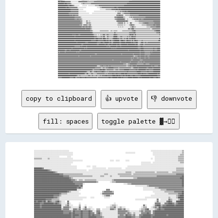
copy to clipboard
👍 upvote
👎 downvote
fill: spaces
toggle palette ▓→✊🏽
░░░░░░░░░░░░░░░░░░░░░░░░░░░░░░░░░░░░                                                                                    ░░░░░░░░░░░░░░░░░░░░░░░░░░░░░░░░▒▒

░░░░░░░░░░░░░░░░░░░░░░░░░░░░░░░░░░░░░░░░                                                      ░░░░░░░░░░                  ░░░░░░░░░░░░░░░░░░░░░░░░░░░░░░▒▒

░░░░░░░░░░░░░░░░░░░░░░░░░░░░░░░░░░░░░░░░                                                                                  ░░░░░░░░░░░░░░░░░░░░░░░░░░░░▒▒▒▒

░░░░░░░░░░░░░░░░░░░░░░░░░░        ░░░░                                                                                      ░░░░░░░░░░░░░░░░░░░░░░░░▒▒▒▒▒▒

▒▒▒▒▒▒▒▒░░░░░░▒▒░░░░░░░░░░░░░░░░░░░░░░░░                                                                                ░░  ░░░░░░░░░░░░░░░░░░░░░░░░▒▒▒▒▒▒

░░░░░░░░░░░░░░░░░░░░░░░░░░░░░░░░░░░░░░░░░░░░░░░░░░                            ░░░░  ░░░░      ░░░░                          ░░░░░░░░░░░░░░░░░░░░░░░░▒▒▒▒▒▒

░░░░░░░░░░░░░░░░░░░░░░░░░░░░░░░░░░░░░░░░                                                                      ░░░░░░░░░░  ░░░░░░░░░░░░░░░░░░░░░░░░░░░░▒▒▒▒

░░░░░░░░░░░░░░░░░░░░░░░░░░░░░░░░░░░░░░                                                                        ░░░░░░░░░░░░░░░░░░░░░░░░░░░░░░░░░░░░░░░░░░░░

░░░░░░░░░░░░░░░░░░░░░░░░░░░░░░░░░░░░░░░░░░░░          ░░░░  ░░░░                                ░░░░░░░░░░░░░░░░░░░░░░░░░░░░░░░░░░░░░░░░░░░░░░░░░░░░░░░░░░

████████▓▓░░░░░░░░░░░░░░░░░░░░░░░░░░░░░░░░░░                ░░░░░░░░░░░░░░  ░░░░░░░░░░░░░░    ░░░░░░░░░░░░░░░░░░░░░░░░░░░░░░░░░░░░░░░░░░░░░░░░░░░░▒▒▒▒▒▒▒▒

██████████████▓▓▒▒░░░░░░░░░░░░░░░░░░░░░░░░░░░░░░░░░░░░  ░░░░░░░░░░░░░░░░░░░░░░░░░░░░░░░░░░░░░░░░░░░░░░░░░░░░░░░░░░░░░░░░░░░░░░░░░░░░░░░░░░░░░░░░░░▒▒▒▒▒▒▒▒

████████████████████▓▓▒▒░░░░░░░░░░░░░░░░░░░░░░░░░░░░░░░░░░░░░░░░░░░░░░░░░░░░░░░░░░░░░░░░░░░░░░▒▒▒▒▒▒░░░░▒▒▒▒▒▒▒▒▒▒▒▒▒▒▒▒▒▒▒▒░░▒▒▒▒▒▒▒▒▒▒▒▒░░░░▒▒▒▒▒▒▒▒▒▒▒▒

██████████████████████████▓▓▓▓▒▒▒▒▒▒▒▒▒▒▒▒▒▒▒▒▒▒▒▒░░░░░░░░░░░░░░░░░░░░░░▒▒▒▒░░░░░░░░░░▒▒▒▒▒▒▒▒▒▒▒▒▒▒░░▒▒▒▒▒▒▒▒▒▒▒▒▒▒▒▒▒▒▒▒▒▒▒▒▒▒▒▒▒▒▒▒▒▒▒▒▒▒▒▒▒▒▒▒▓▓▓▓▓▓▓▓

██████████████████████████████▓▓▓▓▓▓▒▒▒▒▒▒▒▒▒▒▒▒▒▒▒▒▒▒▒▒▒▒▒▒░░░░░░░░▒▒▒▒░░░░░░▒▒░░░░░░░░▒▒▒▒▒▒▒▒▒▒▒▒▒▒▒▒▒▒▒▒▒▒▒▒▒▒▒▒▒▒▒▒▒▒▒▒▒▒▓▓▓▓▓▓▓▓▓▓▓▓▓▓▓▓▓▓▓▓▓▓▓▓▓▓██

████████████████████████████████████▓▓▒▒░░░░░░░░░░░░░░░░░░░░░░░░░░░░░░░░░░░░░░░░░░░░░░░░░░░░░░░░░░░░░░▒▒▒▒▓▓▓▓▓▓▓▓▓▓▓▓▓▓▓▓▓▓▓▓▓▓▓▓▓▓▓▓▓▓▓▓▓▓▓▓▓▓▓▓▓▓▓▓████

██████████████████████████████████████▓▓▓▓▒▒░░▒▒▒▒░░▒▒▒▒▒▒▒▒▒▒▒▒░░░░░░░░░░░░░░░░▒▒▓▓▓▓▓▓▓▓▓▓▓▓▓▓▓▓▓▓▓▓▓▓▓▓▓▓▓▓▓▓▓▓▓▓▓▓▓▓▓▓▓▓▓▓▓▓▓▓▓▓▓▓▓▓▓▓▓▓▓▓▓▓▓▓▓▓▓▓▓▓██

████████████████████████████████████████▓▓▓▓▓▓▓▓▓▓▓▓▓▓▓▓▓▓▓▓▓▓▓▓▒▒            ░░▒▒▒▒▓▓▓▓▓▓▓▓▓▓▓▓▓▓▓▓▓▓▓▓▓▓▓▓▓▓▓▓▓▓▓▓▓▓▓▓▓▓▓▓▓▓▓▓▓▓▓▓▓▓▓▓▓▓▓▓▓▓▓▓▓▓▓▓▓▓▓▓██

██████████████████████████████████████████▓▓▓▓▓▓▓▓░░                                        ░░░░▒▒▒▒▓▓▓▓▓▓▓▓▓▓▓▓▓▓▓▓▓▓▓▓▓▓▓▓▓▓▓▓▓▓▓▓▓▓▓▓▓▓▓▓▓▓▓▓▓▓▓▓▓▓▓▓██

██████████████████████████████████████████████▓▓██                                                      ░░░░░░░░░░░░▒▒▓▓▓▓▓▓▓▓▓▓▓▓▓▓▓▓▓▓▓▓▓▓▓▓▓▓▓▓▓▓▓▓▓▓██

████████████████████████████████████████████▓▓██▒▒                                                              ░░░░░░░░░░░░▒▒▒▒▓▓▓▓▓▓▓▓▓▓▓▓▓▓▓▓▓▓▓▓▓▓▓▓▓▓

████████████████████████████████████████████░░░░                          ▓▓▓▓                                  ░░░░░░░░░░░░░░░░░░▒▒▒▒▒▒▓▓▓▓▓▓▓▓▓▓▓▓▓▓▓▓▓▓

██████████████████████████████████▓▓▒▒░░░░░░░░                        ▒▒▓▓▓▓▓▓▓▓▒▒                                        ░░░░░░░░░░░░▒▒▒▒▒▒▒▒▒▒▓▓▓▓▓▓▓▓██

██████████████████████████▓▓▒▒▒▒▒▒░░░░░░░░░░░░░░                    ░░▓▓▓▓▓▓▓▓▓▓▓▓                                          ░░░░░░░░░░░░░░▒▒▒▒▒▒▒▒▒▒▓▓▓▓██

████████████████████▓▓▓▓▓▓▒▒░░░░░░░░░░░░░░░░░░                        ░░▒▒▓▓▓▓░░                                        ░░░░░░░░░░░░░░░░░░░░░░░░░░▒▒▓▓████

████████████████████▓▓▓▓▒▒░░░░░░░░░░░░░░░░░░░░░░░░░░░░    ░░░░          ░░░░░░                                    ░░░░░░░░░░░░░░░░░░░░░░░░▒▒░░░░░░▒▒██████

████████████▓▓▓▓▓▓▒▒▒▒▒▒▒▒░░░░░░░░░░░░░░░░░░░░░░░░                                                      ░░░░░░░░░░░░          ▓▓  ░░░░░░░░▓▓▒▒░░░░░░▒▒████

██▓▓████▓▓██▒▒██▓▓▒▒▒▒▓▓██▒▒░░░░  ▓▓                                                                                        ░░▓▓░░░░░░░░▓▓██▓▓░░░░████████

██████▓▓▓▓██████████▓▓██▓▓▒▒░░░░░░▓▓░░        ░░                                  ░░                                        ▓▓▓▓▓▓░░░░▓▓▓▓████▓▓▒▒▓▓██████

██████▓▓████████████████████░░░░▒▒▓▓░░░░      ▒▒    ░░                        ░░▒▒▒▒░░                          ▓▓░░      ░░▓▓████▒▒▓▓▓▓████████▓▓████████

██████▓▓████████████████████░░▓▓▓▓▓▓▒▒░░░░░░░░▓▓  ░░▓▓  ░░░░              ░░░░▒▒▒▒▓▓░░░░▒▒░░░░                ░░▒▒▒▒    ░░▒▒▓▓▒▒██▓▓██████████████████████

████████████████████████████▒▒▓▓▓▓▓▓░░░░▓▓▓▓▒▒▓▓░░▒▒▓▓▒▒▒▒░░░░  ▒▒▒▒  ░░░░░░░░▓▓▓▓▒▒░░▓▓▓▓▒▒▓▓░░░░          ░░▒▒▒▒▓▓██░░░░░░▒▒▓▓██▓▓▓▓████████████████████

██████████████████████████████▓▓▓▓▓▓▓▓▒▒██▓▓▓▓▓▓██▓▓▓▓▓▓██▓▓░░░░▓▓▓▓░░░░░░░░░░░░░░░░░░▓▓▓▓▓▓▓▓▓▓▒▒░░░░░░░░░░▒▒▓▓▒▒▓▓▓▓▓▓░░▓▓██████████████████████████████

██████████████████████████████▓▓▓▓▓▓██▓▓██▓▓▓▓▓▓██▓▓▓▓▓▓██▓▓▓▓░░▓▓██▒▒░░░░░░░░░░░░░░░░▓▓▓▓▓▓▓▓▒▒▓▓▒▒░░▒▒░░░░░░▓▓▓▓▓▓██▓▓░░▓▓██████████████████████████████

██████████████████████████████████████▓▓██████▓▓██▓▓▓▓▓▓██▓▓██▓▓▓▓▓▓▒▒░░░░░░░░░░░░░░░░▒▒▓▓▓▓▒▒██▓▓▓▓▒▒▓▓░░░░▓▓▓▓████████▓▓▓▓████████████▓▓████████████████

██████████████████████████████████████▓▓██▓▓▓▓▓▓██▓▓▓▓▓▓████████▓▓▓▓▓▓▒▒░░░░░░░░░░░░░░▓▓▓▓▓▓▓▓██████▓▓▓▓▒▒▒▒▓▓██████████▓▓████████████████████████████████
