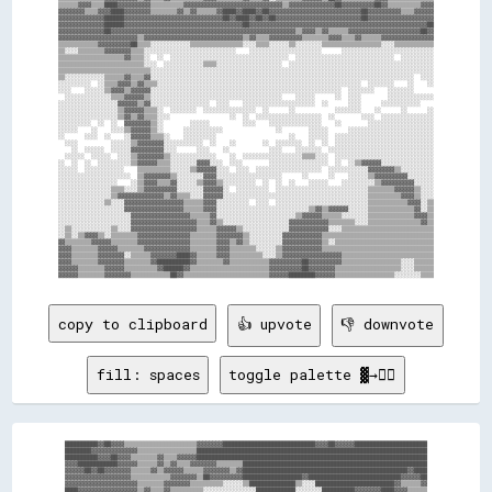
copy to clipboard
👍 upvote
👎 downvote
fill: spaces
toggle palette ▓→✊🏽
██████████▓▓██▓▓▓▓▒▒▒▒▒▒▒▒▒▒▒▒▒▒▒▒▒▒▒▒▒▒▓▓▓▓▓▓▓▓████████████████████████████▓▓▓▓██▓▓▓▓▓▓██████████████████████

████████▓▓▓▓▓▓▓▓▓▓▓▓▓▓▒▒▒▒▒▒▒▒▒▒▒▒▒▒▒▒▒▒██████████████████████████████████████████████████████████████████████

██████████▓▓▓▓██▓▓▓▓▒▒▒▒▒▒▒▒▓▓▒▒▒▒▓▓▓▓▓▓██████████████████████████████████████████████████████████████████████

▓▓▓▓████████████▓▓▓▓▓▓▒▒▒▒▒▒▓▓▒▒▓▓▒▒▒▒▓▓▓▓▓▓▓▓▒▒▒▒▒▒▒▒████████████████████████████████████████████████████████

▓▓▓▓▓▓██▓▓██▓▓▓▓▓▓▓▓▒▒▒▒▒▒▓▓▒▒▓▓▓▓▓▓▒▒▒▒▒▒▓▓▓▓▓▓▓▓▒▒▓▓██████████████████████████████████████████████████▓▓████

▓▓▓▓▓▓▓▓▓▓▓▓▓▓▓▓▓▓▓▓▒▒▒▒▒▒▒▒▒▒▒▒▓▓▓▓▓▓▓▓▒▒██▓▓▓▓▓▓▓▓▓▓██████████████████▓▓████████████████████████████▓▓▓▓▓▓██

▓▓▓▓▓▓▓▓▓▓▓▓▓▓▓▓▓▓▓▓▓▓▒▒▒▒▒▒▒▒▓▓▓▓▓▓▓▓▒▒▒▒▒▒▒▒▒▒░░░░░░▒▒██████████████▒▒░░░░████████████████████████▓▓▒▒▒▒▒▒▓▓

████▓▓▓▓▓▓▓▓▓▓▓▓▓▓▓▓▓▓▒▒▓▓▒▒▒▒▓▓▒▒▒▒▒▒▒▒▒▒░░░░░░░░░░░░░░░░████████████░░░░░░░░██████████▓▓▓▓▓▓▓▓████▓▓▓▓▒▒▒▒▒▒
