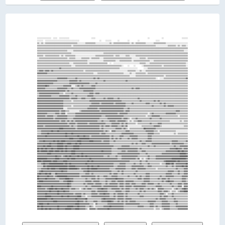
                                                                                                                                                      
                                                                                                                                                      
                                                                                                                                                      
                                                                                                                                                      
                                                                                                                                                      
                                                                                                                                                      
░░░░░░░░░░░░░░  ░░░░  ░░░░░░░░░░                      ░░░░                                                    ░░            ░░                  ░░░░░░
░░░░░░  ░░░░░░░░░░░░░░░░░░░░░░░░░░░░░░░░░░                    ░░    ░░░░░░      ░░        ░░        ░░                ░░░░                            
▒▒░░▒▒░░▒▒▒▒▒▒▒▒▒▒▒▒▒▒▒▒▒▒▒▒▒▒▒▒▒▒▒▒▒▒▒▒░░░░░░░░▒▒▒▒▒▒▒▒▒▒░░░░░░░░░░░░░░▒▒░░▒▒▒▒▒▒▒▒▒▒▒▒▒▒▒▒░░▒▒░░▒▒▒▒▒▒▒▒▒▒░░░░░░░░▒▒▒▒▒▒▒▒▒▒▒▒░░░░░░░░░░░░░░░░░░░░░░
▒▒▒▒▒▒▒▒▒▒▒▒▒▒▒▒▒▒▒▒▒▒▒▒▒▒▒▒▒▒▒▒▒▒░░▒▒▒▒▒▒▒▒▒▒▒▒▒▒▒▒▒▒▒▒▒▒▒▒▒▒▒▒▒▒▒▒▒▒▒▒▒▒▒▒▒▒▒▒▒▒▒▒▒▒▒▒▒▒▒▒▒▒▒▒▒▒▒▒▒▒▒▒▒▒▒▒▒▒▒▒▒▒▒▒▒▒░░░░░░░░░░░░▒▒▒▒▒▒▒▒░░▒▒░░▒▒▒▒░░
▒▒▒▒▒▒▒▒▒▒▒▒▒▒▒▒▒▒▒▒▒▒▒▒▒▒▒▒▒▒▒▒▒▒▒▒▒▒▒▒▒▒▒▒▒▒▒▒▒▒▒▒▒▒▒▒▒▒▒▒▒▒▒▒▒▒▒▒▒▒▒▒▒▒▒▒▒▒▒▒▒▒▒▒▒▒▒▒▒▒▒▒▒▒▒▒▒▒▒▒▒▒▒▒▒▒▒▒▒▒▒▒▒▒▒▒▒▒▒▒▒▒▒▒▒▒▒▒▒▒▒▒▒▒▒▒▒▒▒▒▒▒▒▒▒▒▒▒▒▒
▒▒▒▒▒▒▒▒▒▒▒▒▒▒▒▒▒▒▒▒▒▒▒▒▒▒▒▒▒▒░░░░░░▒▒▒▒▒▒▒▒▒▒▒▒▒▒▒▒▒▒▒▒▒▒▒▒▒▒▒▒▒▒▒▒▒▒▒▒▒▒▒▒▒▒▒▒▒▒▒▒▒▒▒▒▒▒▒▒▒▒▒▒▒▒▒▒▒▒▒▒▒▒▒▒▒▒▒▒▒▒▒▒▒▒▒▒▒▒▒▒▒▒▒▒▒▒▒▒▒▒▒▒▒▒▒▒▒▒▒▒▒▒░░░░
▒▒▒▒▒▒▒▒▒▒▒▒▒▒▒▒▒▒▒▒▒▒▒▒▒▒▒▒▒▒▒▒▒▒░░░░░░░░░░░░░░░░░░░░░░░░░░░░░░░░▒▒▒▒▒▒▒▒▒▒▒▒▒▒▒▒▒▒▒▒▒▒▒▒▒▒▒▒▒▒▒▒▒▒▒▒▒▒▒▒▒▒▒▒▒▒▒▒▒▒▒▒▒▒▒▒▒▒▒▒▒▒▒▒▒▒▒▒▒▒▒▒▒▒▒▒▒▒▒▒▒▒▒▒
▒▒▒▒▒▒░░▒▒▒▒▒▒▒▒▒▒▒▒▒▒░░▒▒░░▒▒▒▒▒▒▒▒▒▒░░░░░░░░░░░░░░░░░░░░▒▒▒▒▒▒▒▒▒▒▒▒▒▒▒▒▒▒░░▒▒▒▒░░░░░░▒▒▒▒░░░░░░▒▒▒▒▒▒▒▒▒▒▒▒▒▒▒▒▒▒▒▒▒▒▒▒▒▒▒▒▒▒▒▒▒▒▒▒▒▒▒▒▒▒▒▒▒▒▒▒▒▒▒▒
░░▒▒▒▒▒▒▒▒▒▒▒▒▒▒▒▒▒▒▒▒▒▒▒▒▒▒▒▒░░▒▒▒▒▒▒░░░░░░▒▒▒▒▒▒▒▒░░▒▒▒▒▒▒▒▒░░░░▒▒▒▒▒▒▒▒▒▒▒▒▒▒▒▒▒▒▒▒▒▒▒▒▒▒▒▒░░░░░░░░▒▒▒▒▒▒░░▒▒▒▒▒▒▒▒▒▒▒▒▒▒▒▒▒▒▒▒▒▒▒▒▒▒▒▒▒▒▒▒▒▒▒▒▒▒▒▒
▒▒▒▒▒▒▒▒▒▒▒▒▒▒▒▒▒▒▒▒▒▒▒▒▒▒▒▒▒▒▒▒▒▒▒▒▒▒▒▒▒▒▒▒▒▒▒▒▒▒░░░░░░░░░░░░░░░░▒▒▒▒▒▒▒▒▒▒▒▒░░░░▒▒▒▒▒▒▒▒▒▒▒▒░░▒▒▒▒▒▒▒▒▒▒▒▒▒▒▒▒░░░░▒▒▒▒▒▒▒▒▒▒▒▒▒▒▒▒▒▒▒▒▒▒▒▒▒▒▒▒▒▒▒▒▒▒
▒▒▒▒▒▒▒▒▒▒▒▒▒▒▒▒▒▒▒▒▒▒▒▒▒▒▒▒▒▒▒▒░░░░▒▒▒▒▒▒▒▒▒▒▒▒▒▒░░▒▒▒▒▒▒▒▒▒▒▒▒▒▒▒▒▒▒  ░░  ░░░░░░░░░░░░░░░░░░░░░░░░░░▒▒▒▒▒▒░░░░▒▒▒▒▒▒▒▒▒▒▒▒▒▒▒▒▒▒▒▒▒▒▒▒▒▒▒▒▒▒▒▒▒▒▒▒░░
▒▒▒▒▒▒▒▒▒▒▒▒▒▒▒▒▒▒▒▒▒▒▒▒▒▒▒▒▒▒▒▒▒▒░░░░▒▒▒▒▒▒▒▒▒▒▒▒▒▒▒▒▒▒▒▒▒▒▒▒▒▒▒▒▒▒▒▒▒▒▒▒▒▒▒▒▒▒▒▒▒▒░░    ░░    ░░      ░░▒▒▒▒▒▒▒▒▒▒▒▒▒▒▒▒▒▒░░▒▒▒▒▒▒▒▒▒▒▒▒▒▒▒▒▒▒▒▒▒▒░░
▒▒▒▒▒▒▒▒▒▒▒▒▒▒▒▒▒▒▒▒▒▒▓▓▒▒▒▒▒▒▒▒▒▒▒▒▒▒▒▒▒▒▒▒▒▒▒▒▒▒▒▒▒▒▒▒▒▒▒▒▒▒▒▒▒▒▒▒▒▒▒▒▒▒▒▒▒▒▒▒▒▒░░░░░░░░░░░░░░░░░░      ░░░░▒▒▒▒▒▒▒▒▒▒▒▒▒▒▒▒▒▒▒▒▒▒▒▒▒▒▒▒▒▒▒▒▒▒▒▒▒▒▒▒
▒▒▓▓▓▓▒▒▓▓▓▓▒▒▓▓▒▒▒▒▒▒▒▒▒▒▒▒▒▒▒▒▒▒▒▒▒▒▒▒▒▒▒▒▒▒░░▒▒▒▒▒▒▒▒▒▒▒▒▒▒▒▒▒▒▒▒▒▒▒▒░░░░░░░░░░░░░░░░░░▒▒▒▒▒▒▒▒░░░░▒▒░░░░▒▒▒▒▒▒▒▒▒▒▒▒▒▒▒▒▒▒▒▒▒▒▒▒▒▒▒▒▒▒▒▒▒▒▒▒▒▒▒▒▒▒
▓▓▓▓▓▓▓▓▓▓▒▒▒▒▒▒▒▒▒▒▒▒▒▒▒▒▒▒▒▒▒▒▒▒▒▒▒▒▒▒▒▒▒▒▒▒▒▒▒▒▒▒▒▒▒▒░░░░▒▒▒▒▒▒▒▒▒▒▒▒▒▒▒▒▒▒▒▒▒▒▒▒▒▒░░░░░░▒▒░░░░▒▒▒▒▒▒▒▒▒▒░░▒▒▒▒▒▒▒▒▒▒▒▒▒▒▒▒▒▒▒▒▒▒▒▒▒▒▒▒▒▒▒▒▒▒▒▒▒▒▒▒
▒▒▒▒▒▒▒▒▒▒▒▒▒▒▒▒▒▒▒▒▒▒▒▒▒▒▒▒▒▒▒▒▒▒▒▒▒▒▒▒▒▒▒▒▒▒▒▒▒▒▒▒▒▒▒▒▒▒▒▒▒▒▒▒▒▒▒▒▒▒▒▒▒▒▒▒▒▒▒▒▒▒▒▒▒▒▒▒▒▒▒▒░░░░░░▒▒▒▒▒▒▒▒▒▒▒▒▒▒▒▒▒▒▒▒▒▒▒▒▒▒▒▒░░▒▒▒▒▒▒▒▒▒▒▒▒▒▒▒▒▒▒▒▒▒▒
▒▒▒▒▒▒▒▒▒▒▒▒▒▒▒▒▒▒▒▒▓▓▓▓▓▓▓▓▓▓▒▒▒▒▒▒▒▒▓▓▒▒▒▒▒▒▒▒▒▒▒▒▒▒▒▒▓▓▒▒▓▓▒▒▒▒▒▒▒▒▒▒▒▒▒▒▒▒▒▒▒▒▒▒▒▒▒▒▒▒▒▒▒▒▒▒▒▒▒▒▒▒▒▒▒▒▒▒▒▒▒▒▒▒▒▒▒▒░░  ░░░░▒▒▒▒▒▒▒▒▒▒▒▒▒▒▒▒▒▒▒▒▒▒▓▓
▓▓▓▓▓▓▓▓▓▓▓▓▓▓▓▓▓▓▓▓▒▒▒▒▒▒▒▒▒▒▒▒▓▓▓▓▓▓▓▓▒▒▓▓▒▒▒▒▒▒▒▒▒▒▒▒▒▒▒▒▒▒▒▒▒▒▓▓▒▒▒▒▒▒▒▒▒▒▒▒▒▒▒▒▒▒▒▒▓▓▒▒▒▒▒▒▒▒▒▒▒▒▒▒▒▒▒▒▒▒▒▒▒▒▒▒▒▒▒▒▒▒▒▒▒▒▒▒▒▒▒▒▒▒▒▒▒▒▒▒▒▒▒▒▒▒▒▒▒▒
▓▓▓▓▓▓▓▓▓▓▓▓▓▓▓▓▒▒▒▒▒▒▒▒▒▒▒▒▒▒▒▒▓▓▓▓▓▓▓▓▓▓▓▓▓▓▓▓▓▓▓▓▒▒▒▒▒▒▓▓▒▒▒▒▒▒▒▒▒▒▒▒▒▒▒▒▒▒▒▒▒▒▒▒▒▒▒▒▒▒▒▒▒▒▒▒▒▒▒▒▒▒▒▒▒▒▒▒▒▒▒▒▒▒▒▒▒▒▒▒▒▒▒▒▒▒▒▒▒▒▒▒▒▒▒▒▒▒▒▒▒▒▒▒▒▒▒▒▒▒
▓▓▓▓▓▓▓▓██▓▓▒▒▒▒▒▒▒▒▒▒▒▒▒▒▓▓▓▓▓▓▓▓░░░░▒▒▓▓▒▒▓▓▒▒▒▒▒▒▒▒▓▓▓▓▒▒▒▒▒▒▒▒▒▒▒▒▒▒▒▒▒▒▒▒▒▒▒▒▒▒▒▒▒▒▒▒▒▒▒▒▒▒▒▒▒▒▒▒▒▒▒▒▒▒▒▒▒▒▒▒▒▒▒▒▒▒▒▒▒▒▒▒▒▒▒▒▒▒▒▒▒▒▒▒▒▒▒▒▒▒▒▒▒▒▒▒
▓▓▓▓▓▓▓▓▒▒▒▒▒▒▒▒▒▒▒▒▓▓▓▓▓▓▓▓▓▓▒▒▒▒▓▓▒▒▒▒▒▒▓▓▓▓▓▓▓▓▓▓▓▓▓▓▓▓▒▒▒▒▒▒▒▒▒▒▒▒▒▒▒▒▒▒▒▒▒▒▒▒▒▒▒▒▒▒▒▒▒▒▒▒▓▓▒▒▓▓▓▓▒▒▒▒▒▒▒▒▒▒▒▒▒▒▒▒▒▒▒▒▒▒▒▒▒▒▒▒▒▒▒▒▒▒▒▒▒▒▒▒▒▒▒▒▒▒▒▒
▓▓▓▓▓▓▓▓▓▓▓▓▓▓▓▓▓▓▓▓▓▓▓▓▓▓▓▓▒▒▓▓▒▒▒▒▒▒▒▒▒▒▒▒▒▒▓▓▓▓▓▓▓▓▓▓▒▒▒▒▒▒▒▒▒▒▒▒▒▒▒▒▒▒▒▒▒▒▒▒▒▒▒▒▒▒▒▒▒▒▒▒▒▒▒▒▒▒▒▒▒▒▒▒▒▒▒▒▒▒▒▒▒▒▒▒▒▒▒▒▒▒▒▒▒▒▒▒▒▒▒▒▒▒▒▒▒▒▒▒▒▒▒▒▒▒▒▒▒▒
▒▒▓▓▓▓▓▓▓▓▓▓▓▓▓▓▓▓▓▓▓▓▒▒▒▒░░▒▒▒▒▒▒▓▓▒▒▒▒▒▒▒▒▒▒▒▒▒▒▒▒▓▓▓▓▒▒▓▓▓▓▒▒▒▒▒▒▒▒▒▒▒▒▒▒▒▒▒▒▒▒▒▒▒▒▒▒▒▒▒▒▒▒▒▒▒▒▒▒▒▒▒▒▒▒▒▒▒▒▒▒▒▒▒▒▒▒▒▒▒▒▒▒▒▒▒▒▒▒▒▒▒▒▒▒▒▒▒▒▒▒▒▒▒▒▒▒▒▒
▒▒▓▓▓▓▓▓▓▓▓▓▓▓▒▒▒▒▒▒▒▒▓▓▓▓▓▓▓▓▓▓▒▒▒▒▒▒▓▓▒▒▒▒▒▒▒▒▒▒▓▓▓▓▓▓▒▒▒▒▒▒▒▒▒▒▒▒▒▒▒▒▒▒▒▒▒▒▒▒▒▒▒▒▒▒▒▒▒▒▒▒▒▒▒▒▒▒▒▒▒▒▒▒▒▒▒▒▒▒▒▒▒▒▒▒▒▒▒▒▒▒▒▒▒▒▒▒▒▒▒▒▒▒▒▒▒▒▒▒▒▒▒▒▒▒▒▒▒▒
▓▓▓▓▓▓▓▓▓▓▓▓▓▓▓▓▓▓▓▓▓▓▓▓▓▓▓▓▓▓▓▓▒▒▓▓▓▓▓▓▒▒▒▒▓▓▓▓▒▒▒▒▒▒▓▓▓▓▒▒▒▒▒▒▒▒▓▓▒▒▓▓▓▓▓▓▒▒▒▒▓▓▒▒▒▒▒▒▒▒▒▒▒▒▒▒▒▒▒▒▓▓▒▒▒▒▒▒▒▒▒▒▒▒▒▒▒▒▒▒▒▒▒▒▒▒▒▒▒▒▒▒▒▒▒▒▒▒▒▒▒▒▒▒▒▒▒▒▒▒
▓▓▓▓▓▓▓▓▓▓▓▓▓▓▓▓▓▓▓▓▓▓▓▓▓▓▒▒▒▒▒▒▒▒░░▒▒▒▒▒▒▒▒▒▒▒▒▒▒▒▒▓▓▓▓▓▓▓▓▓▓▓▓▓▓▓▓▓▓▓▓▓▓▓▓▓▓▓▓▓▓▓▓▒▒▒▒▒▒▒▒▒▒▒▒▒▒▒▒▒▒▓▓▒▒▒▒▒▒▒▒▒▒▒▒▓▓▒▒▓▓▒▒▒▒▒▒▒▒▒▒▒▒▒▒▒▒▒▒▒▒▒▒▒▒▒▒▒▒
▓▓▓▓▓▓▓▓▓▓▓▓▓▓▓▓▓▓▓▓▓▓▓▓▓▓▒▒▒▒▒▒▒▒▒▒▒▒▒▒▒▒▒▒▒▒▒▒▒▒▒▒▒▒▓▓▓▓▓▓▓▓▒▒▓▓▓▓▓▓▓▓▓▓▓▓▒▒▓▓▓▓▓▓▓▓▓▓▒▒▒▒▒▒▓▓▒▒▒▒▒▒▒▒▒▒▒▒▓▓▓▓▒▒▒▒▒▒▒▒▒▒▓▓▒▒▓▓▒▒▒▒▒▒▒▒▒▒▒▒▒▒▒▒▒▒▒▒▒▒
▓▓▓▓▓▓▓▓▓▓▓▓▓▓▓▓▓▓▓▓▓▓▓▓▓▓▒▒▒▒▒▒▒▒░░▒▒▒▒▒▒▒▒▒▒▒▒▒▒▒▒▓▓▓▓▓▓▓▓▓▓▓▓▓▓▓▓▓▓▓▓▓▓▓▓▓▓▓▓▓▓▓▓▓▓▓▓▒▒▒▒▒▒▒▒▒▒▒▒▒▒▒▒▒▒▒▒▒▒▒▒▒▒▓▓▒▒▒▒▒▒▒▒▒▒▓▓▒▒▓▓▓▓▓▓▒▒▒▒▒▒▒▒▒▒▒▒▒▒
▓▓▓▓▓▓▓▓▓▓▓▓▓▓▓▓▓▓▓▓▓▓▓▓▓▓░░░░▒▒▒▒▒▒▒▒▒▒▒▒▒▒▒▒▒▒▒▒▓▓▓▓▓▓▓▓▓▓▒▒▓▓▓▓▓▓▓▓▓▓▓▓▓▓▓▓▓▓▓▓▓▓▓▓▒▒▒▒▓▓▒▒▒▒▒▒▒▒▒▒▒▒▒▒▒▒▒▒▒▒▒▒▒▒▒▒▒▒▒▒▒▒▒▒▒▒▒▒▒▒▒▒▒▒▒▒▒▒▒▒▒▒▒▒▒▒▒▒
▓▓▓▓▓▓▓▓▓▓▓▓▓▓▓▓▓▓▓▓▓▓▒▒▓▓▓▓▒▒▒▒░░░░░░░░░░▒▒▓▓▓▓▓▓▓▓▓▓▓▓▓▓▓▓▓▓▒▒▓▓▓▓▓▓▓▓▓▓▓▓▓▓▓▓▓▓▓▓▓▓▒▒▓▓▓▓▒▒▒▒▒▒▒▒▒▒▒▒▒▒▒▒▒▒▒▒▒▒▒▒▒▒▒▒▒▒▒▒▒▒▒▒▒▒▒▒▒▒▒▒▒▒▓▓▓▓▒▒▒▒▒▒▒▒
▓▓▓▓▓▓▓▓▓▓▒▒▒▒▒▒▒▒▓▓▓▓▒▒▓▓▓▓░░▒▒▒▒▒▒▒▒▓▓▓▓▓▓▓▓▓▓▓▓▓▓▓▓▓▓▓▓▓▓▓▓▓▓▓▓▓▓▓▓▓▓▓▓▓▓▓▓▓▓▒▒▓▓▓▓▓▓▓▓▒▒▒▒▒▒▒▒▒▒▒▒▒▒▒▒▒▒▒▒░░▒▒▓▓▒▒▒▒▒▒▒▒▒▒▒▒▓▓▓▓▓▓▓▓▓▓▒▒▒▒▒▒▒▒▒▒▒▒
▓▓▓▓▓▓▓▓▒▒▓▓▓▓▓▓▒▒▒▒▓▓▓▓▓▓▓▓▓▓▒▒▒▒▒▒▒▒▓▓▓▓▓▓▓▓▓▓▓▓▓▓▓▓▓▓▓▓▓▓▓▓▓▓▒▒▒▒▓▓▓▓▓▓▓▓▓▓▓▓▓▓▓▓▓▓▒▒▒▒▒▒▒▒▒▒▒▒▒▒▒▒▒▒▒▒▒▒░░▒▒▒▒▓▓▓▓▓▓▓▓▒▒▒▒▒▒▒▒▒▒▒▒▒▒▒▒▒▒░░▒▒▒▒▒▒▒▒
▓▓▓▓▓▓▓▓▓▓▓▓▓▓▓▓▒▒▓▓▓▓▓▓▓▓▓▓▓▓▒▒▒▒▒▒▓▓▓▓▓▓▓▓▓▓▓▓▓▓▓▓▓▓▓▓▓▓▓▓▓▓▒▒▒▒▒▒▒▒▓▓▓▓▓▓▓▓▓▓▓▓▓▓▒▒▓▓▓▓▒▒░░▒▒▒▒▓▓▒▒▒▒▒▒▒▒▒▒▒▒▓▓▒▒▒▒▒▒▒▒▓▓▒▒▒▒▒▒▒▒▒▒▒▒▒▒▒▒▒▒▒▒▒▒▒▒▒▒
▓▓▓▓▓▓▓▓▓▓▓▓▓▓▓▓▓▓▓▓▓▓▒▒▓▓▓▓▒▒▓▓▒▒▓▓▒▒▓▓▓▓▓▓▓▓▓▓▓▓▓▓▓▓▓▓▓▓▓▓▒▒▒▒▓▓▒▒▒▒▒▒▓▓▓▓▓▓▒▒▓▓▓▓▓▓▓▓▒▒░░▒▒░░▒▒▒▒▓▓▓▓▒▒▒▒▒▒▒▒▒▒▒▒▒▒▒▒▒▒▒▒▒▒▒▒▒▒▒▒░░░░░░░░░░▒▒░░▒▒▒▒
▓▓▓▓▓▓▓▓▓▓▓▓▓▓▓▓▓▓▓▓▓▓▓▓▓▓▓▓▓▓▒▒▓▓▓▓▓▓▒▒▓▓▓▓▓▓▓▓▓▓▒▒▓▓▓▓▓▓▓▓▓▓▓▓▓▓▓▓▒▒▒▒▒▒▓▓▓▓▓▓▓▓▒▒▓▓▒▒▓▓▒▒▒▒▒▒▒▒░░▒▒▒▒▒▒▒▒▒▒▒▒▓▓▒▒▒▒▒▒▓▓▓▓▒▒▒▒▒▒▒▒▒▒▒▒▒▒▒▒▒▒▒▒▒▒▒▒▒▒
▓▓▓▓▓▓▒▒▓▓▓▓▓▓▓▓▓▓▓▓▓▓▓▓▓▓▓▓▓▓▓▓▒▒▓▓▒▒▒▒▓▓▓▓▓▓▓▓▓▓▓▓▓▓▓▓▓▓▓▓▓▓▒▒▓▓▒▒▓▓▓▓▒▒▓▓▓▓▓▓▒▒▒▒▓▓▒▒▓▓░░░░░░░░░░░░░░▒▒▒▒▒▒▒▒▒▒▒▒▓▓▓▓▓▓▒▒░░░░░░░░░░░░░░░░░░░░░░▒▒▒▒
▓▓▓▓▓▓▓▓▓▓▓▓▓▓▓▓▓▓▓▓▓▓████▓▓▓▓▓▓▓▓▓▓▓▓▒▒▓▓▓▓▓▓▓▓▓▓▓▓▓▓▓▓▓▓▓▓▓▓▒▒▓▓▒▒▒▒▒▒▒▒▒▒▒▒▓▓▓▓▓▓▒▒▓▓▒▒░░▒▒▒▒▒▒▒▒▒▒▒▒▒▒██▓▓▓▓▓▓▓▓▓▓▒▒▒▒▒▒▒▒▒▒▒▒▒▒▒▒▒▒▒▒▒▒▒▒▒▒▒▒▒▒▒▒
▒▒▒▒▓▓▓▓▓▓▓▓▓▓██▓▓▓▓██▓▓▓▓▓▓▓▓▓▓▓▓▓▓▓▓▓▓▓▓▓▓▓▓▓▓▓▓▓▓▓▓▓▓▓▓▓▓▓▓▓▓▓▓▒▒▓▓▒▒░░▓▓▓▓▒▒▒▒▒▒▒▒▒▒▓▓▓▓▒▒▒▒▒▒▒▒▒▒▒▒▒▒▒▒▓▓▓▓▓▓▓▓▒▒▒▒░░▒▒▒▒▒▒▒▒▒▒▒▒▒▒▒▒░░░░░░░░░░░░
▒▒▒▒▓▓▓▓▓▓██▓▓▓▓▓▓▓▓▓▓▓▓▓▓▓▓██▓▓▓▓██▓▓▓▓▓▓▓▓▓▓▓▓▓▓▓▓▓▓▓▓▓▓▓▓▓▓▒▒▓▓▓▓▒▒▒▒▒▒▒▒▒▒▒▒▒▒▒▒▓▓▓▓▓▓▓▓▓▓▓▓▒▒▒▒▒▒▒▒▒▒▒▒▒▒▓▓▓▓▓▓▒▒▒▒▒▒░░░░░░░░░░░░░░▒▒░░▒▒▒▒▒▒▒▒▒▒
▓▓▓▓▓▓▓▓██▓▓▓▓▓▓▓▓▓▓▓▓▓▓▓▓▓▓██▓▓▓▓▓▓▓▓▓▓██▓▓▓▓██▓▓▓▓▒▒▓▓▓▓▓▓▓▓▓▓▓▓▓▓▓▓▓▓▒▒▓▓▒▒▒▒▒▒▓▓▓▓▒▒▒▒▒▒▓▓▓▓▓▓▓▓▒▒▒▒▒▒▒▒▒▒▓▓▓▓▒▒▒▒▒▒▒▒▒▒▒▒▒▒▒▒▒▒▒▒▒▒▒▒▒▒▒▒▒▒▒▒▒▒▒▒
▓▓▓▓▓▓▓▓▓▓▓▓▓▓▓▓▓▓▓▓▓▓▓▓▓▓▓▓▓▓▓▓████▓▓▓▓▓▓██████████▓▓▓▓▓▓▓▓▓▓▓▓▓▓▓▓▓▓▓▓▒▒▓▓▒▒▓▓▒▒▓▓▒▒▒▒▒▒▓▓▒▒▓▓▓▓▓▓▒▒▒▒▒▒▒▒▒▒▓▓▓▓▒▒▒▒▒▒▒▒▒▒▒▒▒▒▒▒▒▒▒▒▒▒▒▒▒▒▒▒▒▒▒▒▒▒▒▒
▒▒▓▓▓▓██▓▓▓▓▓▓▓▓██▓▓██▓▓████▓▓▓▓▓▓▓▓▓▓▓▓████▓▓▓▓▓▓▓▓████▓▓▓▓▓▓▓▓▒▒▓▓▓▓▓▓▒▒▒▒▓▓▒▒▒▒▒▒▒▒▒▒▒▒▒▒▒▒▒▒▒▒▒▒▒▒▓▓▒▒▒▒▓▓▓▓▓▓▒▒▒▒▒▒▒▒▒▒▒▒▒▒▒▒▒▒▒▒▓▓▓▓▓▓▒▒▒▒▒▒▒▒▓▓
▓▓▓▓▓▓▓▓▓▓▓▓██▓▓▓▓▓▓██████▓▓▓▓████▓▓▓▓██▓▓██▓▓▓▓▓▓▓▓▓▓▓▓▓▓▓▓▓▓▓▓▓▓▓▓▓▓▓▓▒▒▒▒▒▒▒▒▒▒▒▒▒▒▒▒▒▒▒▒▒▒▓▓▒▒▓▓▒▒▒▒▓▓▓▓▒▒▒▒▒▒▓▓▓▓▓▓▓▓▓▓▓▓▓▓▓▓▓▓▒▒▓▓▓▓▓▓▓▓▓▓▓▓▒▒▒▒
▓▓▓▓▓▓██▓▓████▓▓▓▓▓▓██████▓▓██▓▓▓▓▓▓██████▓▓▓▓▓▓▓▓▓▓▓▓▓▓▓▓▓▓▓▓▓▓▓▓▓▓▓▓▓▓▓▓▓▓▒▒▒▒▒▒▒▒▓▓▓▓▓▓▓▓▒▒▒▒▒▒▒▒▒▒▒▒▒▒▒▒▒▒▓▓▒▒▒▒▓▓▒▒▒▒▒▒▒▒▒▒▒▒▒▒▒▒▒▒▓▓▒▒▒▒▓▓▓▓▓▓▓▓
██▓▓██▓▓██▓▓▓▓██▓▓▓▓██████▓▓██▓▓▓▓▓▓██████▓▓▓▓▓▓▓▓▓▓▓▓▓▓▓▓▓▓▓▓▓▓▓▓▓▓▓▓▓▓▓▓▒▒▒▒▒▒▓▓▓▓▓▓▓▓▓▓▓▓▓▓▓▓▓▓▓▓▒▒▓▓▒▒▒▒▒▒▒▒▒▒▒▒▒▒▒▒▒▒▒▒▒▒▒▒▒▒▒▒▓▓▓▓▓▓██▓▓▓▓▒▒▓▓▓▓
██▓▓██████▓▓████▓▓████▓▓██▓▓██▓▓▓▓████▓▓▓▓▓▓▓▓▓▓▓▓▓▓▓▓▓▓▓▓▓▓▓▓▓▓██▓▓▓▓▓▓▓▓▒▒▒▒▒▒▒▒▒▒▓▓▓▓▒▒▓▓▓▓▓▓▓▓▓▓▒▒▒▒▓▓▓▓▒▒▒▒▒▒▒▒▒▒▒▒▒▒▒▒▒▒▒▒▓▓▓▓▓▓▓▓▓▓▓▓██▓▓██▓▓▓▓
▓▓▓▓▓▓▓▓▓▓████▓▓▓▓▓▓▓▓▓▓▓▓▓▓▓▓▓▓▓▓████▓▓▓▓▓▓██▓▓▓▓▓▓▓▓▓▓▓▓▓▓▓▓▓▓▓▓▓▓▓▓▓▓▓▓▒▒▒▒▒▒▓▓▓▓▓▓▓▓▓▓▓▓▓▓▓▓▓▓▓▓▓▓▒▒▒▒▒▒▓▓▒▒▒▒▒▒▒▒▒▒▒▒▒▒▓▓▓▓▓▓▓▓▓▓▓▓▓▓▓▓▓▓██████▓▓
▓▓▓▓▓▓▓▓▓▓▓▓▓▓▓▓▓▓██▓▓▓▓▒▒▓▓██▓▓██▓▓▓▓▓▓██▓▓██▓▓██▓▓▓▓▓▓▓▓▓▓▓▓▓▓▓▓▒▒▒▒▓▓▒▒▒▒▒▒▓▓▒▒▒▒▓▓▓▓▓▓▓▓▓▓▓▓▓▓▓▓▒▒▒▒▒▒▒▒▒▒▓▓▒▒▒▒▒▒▓▓▓▓▓▓▓▓▓▓▓▓▓▓▓▓▓▓▓▓▓▓▓▓████████
██████████▓▓▓▓▓▓▓▓████▓▓▓▓▓▓▓▓██▓▓████▓▓▓▓▓▓▓▓▓▓▓▓▓▓██▓▓▓▓▓▓▓▓▓▓▓▓▓▓▓▓▓▓▓▓▓▓▓▓▓▓▒▒▒▒▓▓▓▓▓▓▓▓▓▓▓▓▓▓▒▒▓▓░░▒▒░░▒▒▓▓▒▒▒▒▒▒▓▓▓▓▓▓▓▓▓▓▓▓▓▓▓▓██████████████▓▓
████▓▓████████▓▓████▓▓▓▓▓▓████▓▓▓▓▓▓▓▓▓▓▓▓▓▓▓▓▓▓▓▓██▓▓██▓▓▓▓▓▓▓▓▓▓▓▓▓▓▓▓▓▓▓▓▓▓▓▓▓▓▓▓▓▓▓▓▓▓▓▓▒▒▒▒▒▒▒▒▒▒▓▓▒▒▒▒▓▓▒▒▒▒▒▒▒▒▒▒▒▒▒▒▒▒▓▓██████████▓▓██▓▓▓▓▓▓▓▓
▒▒▒▒▓▓██▓▓▓▓██████████████▓▓██▓▓██▓▓▓▓▓▓▓▓▓▓▓▓▓▓██▓▓▓▓▓▓▓▓▓▓▓▓▓▓▓▓▓▓▓▓▓▓▓▓▓▓▒▒▒▒▒▒▓▓▓▓▓▓▒▒▒▒▒▒▒▒▓▓▒▒▒▒▓▓▒▒▒▒▒▒▓▓▒▒▒▒▒▒▒▒▒▒░░▒▒▒▒████▓▓██▒▒▓▓▓▓▓▓▓▓▓▓██
▒▒▒▒▒▒██▓▓████████████████████▓▓██████▓▓▓▓▓▓▓▓▓▓▓▓██▓▓██▓▓▓▓██▓▓▓▓▓▓▓▓▓▓▓▓▓▓▒▒▒▒▓▓▓▓▓▓▓▓▒▒▒▒▒▒▓▓▓▓▓▓▓▓▓▓▓▓▒▒▒▒▓▓▓▓▒▒▒▒▒▒▒▒▒▒▒▒▒▒▓▓▒▒▒▒▓▓▒▒▓▓▓▓▓▓██▓▓██
▒▒▒▒▓▓▓▓▓▓██▓▓████▓▓▓▓████████▓▓████████▓▓▒▒▓▓▓▓▓▓██▓▓██████▓▓▓▓▓▓▓▓▓▓▓▓▒▒▒▒▒▒▓▓▓▓▓▓▓▓▓▓▒▒▒▒▒▒▓▓▓▓▒▒▓▓▓▓▓▓▓▓▒▒▒▒▒▒▒▒▒▒░░▒▒▒▒▒▒▒▒▒▒▒▒▒▒▒▒▒▒▓▓▒▒▒▒▒▒▓▓▓▓
▒▒▓▓██▓▓▓▓▓▓▓▓▓▓▓▓▓▓▓▓▓▓██▓▓▓▓▒▒▒▒▒▒▒▒▒▒▒▒▒▒▒▒▓▓▓▓██▓▓▓▓▓▓▓▓▓▓▓▓▓▓▓▓▓▓▓▓▓▓▒▒▒▒▒▒▓▓▒▒▓▓▒▒▒▒▒▒▒▒▒▒▒▒▓▓▒▒▒▒▒▒▒▒▒▒▒▒▒▒▒▒▒▒▒▒▒▒▒▒▒▒▒▒▒▒▓▓▓▓▓▓▒▒▒▒▓▓▒▒▒▒▓▓▓▓
▓▓██▓▓▓▓██▓▓██▒▒▒▒██▓▓▓▓▓▓▓▓▓▓▓▓▓▓▓▓▓▓▓▓▓▓▒▒▒▒▒▒▓▓▓▓▒▒▓▓▒▒▒▒▒▒▒▒▒▒▒▒▒▒▒▒▓▓▒▒▓▓▓▓▒▒▒▒▓▓▒▒▒▒▒▒▒▒▒▒▓▓▒▒▒▒▒▒▒▒▒▒▓▓▓▓▒▒▒▒▒▒▒▒▒▒▒▒▒▒▒▒▓▓▓▓▓▓▒▒▒▒▒▒▓▓▒▒▒▒▓▓▓▓
██▓▓▓▓▓▓▓▓██▓▓▓▓▒▒▓▓██████████▓▓▓▓▓▓▓▓▓▓▓▓▒▒▓▓▓▓▓▓▓▓▓▓▓▓▓▓▒▒▓▓▒▒▒▒▓▓▓▓▒▒▒▒▓▓▓▓▓▓▒▒▒▒▒▒▒▒▒▒▓▓▒▒▒▒▒▒▓▓▒▒▓▓▒▒▒▒▓▓▓▓▒▒▒▒▒▒▒▒▒▒▓▓▒▒▒▒▓▓▓▓▓▓▓▓▒▒▒▒▒▒▒▒▓▓▓▓▓▓
██▓▓▓▓▓▓██▓▓▓▓▓▓▓▓▒▒▒▒▓▓▓▓▓▓████▓▓▓▓▒▒▒▒▒▒▒▒▒▒▒▒▓▓▒▒▒▒▓▓▓▓▒▒▓▓▒▒▒▒▒▒▓▓▓▓▓▓▓▓▓▓██▓▓▓▓▓▓▒▒▒▒▒▒▒▒▒▒▒▒▒▒▓▓▓▓▒▒▓▓▓▓▓▓▒▒▒▒▒▒▒▒▓▓▒▒▓▓▓▓▒▒▓▓▒▒▒▒▒▒▒▒▒▒▒▒▓▓▓▓▒▒
▓▓████▓▓▓▓▓▓▓▓▓▓▓▓▓▓▓▓▒▒▒▒▓▓▓▓████▓▓▒▒▒▒▒▒▒▒▒▒▒▒▓▓▓▓▓▓▒▒▓▓▓▓▓▓▒▒▒▒▒▒▓▓▒▒▒▒▓▓▓▓▒▒▓▓▓▓▓▓▒▒▓▓▓▓▓▓▓▓▒▒▒▒▒▒▒▒▒▒▓▓▓▓▓▓▒▒▒▒▒▒▒▒▒▒▒▒▓▓▒▒▓▓██▓▓▓▓▒▒▒▒▒▒▒▒▓▓▓▓▒▒
▓▓▓▓▓▓▓▓▓▓▓▓▓▓▓▓▓▓▓▓▓▓▓▓▓▓▓▓▓▓██▓▓▒▒▒▒▒▒▒▒▒▒▒▒▓▓▒▒▓▓▓▓▓▓▒▒▓▓▓▓▓▓▒▒▒▒▓▓▒▒▓▓▓▓▓▓▓▓▒▒▓▓▓▓▒▒▓▓▓▓▒▒▓▓▓▓▒▒▒▒▒▒▓▓▓▓▒▒▓▓▓▓▓▓▒▒▒▒▓▓▒▒▒▒▒▒▒▒▒▒▓▓▒▒▒▒▒▒▓▓▓▓▒▒▓▓▓▓
████▓▓▓▓▓▓▓▓▓▓██▓▓▓▓▓▓▓▓▓▓▓▓▓▓██▓▓▒▒▒▒▒▒▒▒▒▒▒▒▒▒▓▓▒▒▒▒▓▓▓▓▓▓▓▓▓▓▒▒▓▓▓▓▓▓▓▓▓▓▓▓▓▓▒▒▓▓▓▓▒▒▓▓▓▓▓▓▒▒▓▓▓▓▓▓▓▓▓▓▓▓▒▒▒▒▒▒▒▒▒▒▓▓▓▓▓▓▒▒▒▒▒▒▒▒▒▒▓▓▒▒▒▒▓▓▓▓░░▓▓▓▓
▓▓▓▓▓▓▓▓▒▒▓▓████▓▓██▓▓▓▓██▓▓▓▓▓▓▒▒