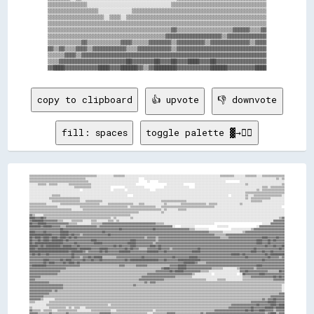
▒▒▒▒▒▒▒▒▒▒▒▒▒▒░░░░░░░░░░░░░░░░░░░░░░░░░░░░░░▒▒▒▒▒▒▒▒▒▒▒▒▒▒▒▒▒▒▒▒▒▒▒▒▒▒▒▒▒▒▒▒▒▒

▒▒▒▒▒▒▒▒▒▒▒▒▒▒▒▒▒▒░░░░░░░░░░░░▒▒▒▒▒▒▒▒▒▒▒▒▒▒▒▒▒▒▒▒▒▒▒▒▒▒▒▒▒▒▒▒▒▒▒▒▒▒▒▒▒▒▒▒▒▒▒▒

▒▒▒▒▒▒▒▒▒▒▒▒▒▒▒▒▒▒▒▒░░▒▒▒▒░░▒▒▒▒▒▒▒▒▒▒▒▒▒▒▒▒▒▒▒▒▒▒▒▒▒▒▒▒▒▒▒▒▒▒▒▒▒▒▒▒▒▒▒▒▒▒▒▒▒▒

▒▒▒▒▒▒▒▒▒▒▒▒▒▒▒▒▒▒▒▒▒▒▒▒▒▒▒▒▒▒▒▒▒▒▒▒▒▒▒▒▒▒▒▒▒▒▒▒▒▒▒▒▒▒▒▒▒▒▒▒▒▒▒▒▒▒▒▒▒▒▒▒▒▒▒▒▒▒

▒▒▒▒▒▒▒▒▒▒▒▒▒▒▒▒▒▒▒▒▒▒▒▒▒▒▒▒▒▒▒▒▒▒▒▒▒▒▒▒▒▒▒▒▓▓▒▒▒▒▒▒▒▒▒▒▒▒▒▒▒▒▒▒▒▒▓▓▓▓▓▓▒▒▒▒▓▓

▒▒▒▒▒▒▒▒▒▒▒▒▒▒▒▒▒▒▒▒▒▒▒▒▒▒▒▒▒▒▒▒▒▒▒▒▒▒▒▒▒▒▓▓▓▓▓▓▓▓▓▓▓▓▓▓▓▓▓▓▓▓▒▒▓▓▓▓▓▓▓▓▓▓▓▓▓▓

▒▒▒▒▒▒▒▒▒▒▒▒▓▓▒▒▒▒▒▒▒▒▒▒▒▒▓▓▓▓▒▒▒▒▒▒▓▓▓▓▓▓▓▓▒▒▓▓▓▓▓▓▓▓▓▓▒▒▓▓▓▓▓▓▓▓▓▓▓▓▓▓▒▒▓▓▓▓

▓▓▒▒▓▓▒▒▒▒▓▓▓▓▒▒▓▓▓▓▓▓▓▓▓▓▓▓▒▒▒▒▓▓▓▓▓▓▓▓▓▓▓▓▒▒▓▓▓▓▓▓▓▓▓▓▓▓▓▓▓▓▓▓▓▓▓▓▓▓▓▓▓▓▓▓▓▓

▒▒▒▒▒▒▓▓▓▓▒▒▓▓▓▓▓▓▓▓▓▓▓▓▓▓▓▓▓▓▓▓▓▓▓▓▓▓▓▓▓▓▓▓▓▓▓▓▓▓▓▓▓▓▓▓▓▓▓▓▓▓▓▓▓▓▓▓▓▓▓▓▓▓▓▓▓▓

▒▒▒▒▓▓▓▓▓▓▓▓▓▓▓▓▓▓▓▓▓▓▓▓▓▓▓▓██▓▓▓▓▓▓▓▓██▓▓▓▓██▓▓▓▓████▓▓▓▓██▓▓▓▓▓▓▓▓▓▓▓▓▓▓▓▓▓▓

copy to clipboard
👍 upvote
👎 downvote
fill: spaces
toggle palette ▓→✊🏽
▒▒▒▒▒▒▒▒▒▒▒▒▒▒▒▒▒▒▒▒▒▒▒▒▒▒▒▒▒▒▒▒▒▒▒▒▒▒▒▒▒▒▒▒▒▒▒▒░░░░░░░░░░░░▒▒▒▒▒▒▒▒░░░░░░░░░░░░░░░░░░░░░░░░░░░░░░░░░░░░░░░░░░░░░░░░░░░░░░░░░░░░░░░░░░░░▒▒▒▒▒▒▒▒▒▒░░░░░░░░▒▒▒▒▒▒▒▒░░░░▒▒▒▒▒▒▒▒▒▒▒▒▒▒▒▒
▒▒▒▒▒▒▒▒▒▒▒▒▒▒▒▒▒▒▒▒▒▒▒▒▒▒▒▒▒▒▒▒▒▒▒▒▒▒▒▒░░░░░░░░░░░░░░░░░░░░░░░░░░░░░░░░░░░░░░    ░░░░░░░░░░░░░░░░░░░░░░░░░░░░░░░░░░░░░░░░░░░░░░░░░░░░░░░░░░░░░░░░░░░░░░░░░░░░░░░░░░░░░░░░░░░░░░▒▒░░▒▒
▒▒▒▒▒▒▒▒▒▒▒▒▒▒▒▒▒▒▒▒▒▒▒▒▒▒▒▒▒▒▒▒▒▒▒▒▒▒▒▒▒▒░░░░░░░░░░░░░░░░░░░░░░░░░░░░░░░░░░░░      ░░      ░░░░░░░░░░░░░░░░░░░░░░░░░░░░░░░░░░░░░░░░░░░░░░░░          ░░░░░░░░░░░░░░░░░░░░░░░░░░░░░░░░
░░░░░░▒▒▒▒▒▒░░▒▒▒▒▒▒░░░░░░░░▒▒▒▒▒▒▒▒▒▒▒▒▒▒▒▒░░░░░░░░░░░░░░░░░░░░░░░░░░░░░░░░                      ░░░░░░░░░░░░        ░░░░░░░░░░░░░░░░░░░░░░░░░░░░░░░░░░░░▒▒░░░░░░░░░░░░░░░░░░░░░░░░▒▒
░░░░░░░░░░░░░░░░░░░░░░░░░░░░░░░░▒▒▒▒▒▒▒▒▒▒▒▒░░░░░░░░░░░░░░          ░░░░░░░░░░░░░░              ░░░░░░░░░░░░░░░░░░    ░░░░░░░░░░░░░░░░░░░░░░░░░░░░░░░░░░░░░░░░░░░░░░░░▒▒▒▒░░▒▒▒▒▒▒▒▒▒▒
░░░░░░░░░░░░░░░░░░░░░░░░░░░░░░░░░░░░  ░░░░░░░░░░░░░░░░░░░░  ░░░░░░░░  ░░░░░░░░░░░░░░░░    ░░░░░░░░░░░░░░░░░░░░░░░░░░░░░░░░░░░░░░░░░░░░░░░░░░░░░░░░░░░░░░░░░░░░░░░░▒▒░░▒▒▒▒▒▒▒▒▒▒▒▒▒▒▒▒
░░░░░░░░░░░░░░░░░░░░░░░░░░░░░░░░░░░░░░░░░░░░░░░░░░░░░░░░░░░░░░░░░░░░░░░░░░░░░░░░░░░░░░░░░░░░░░░░░░░░░░░░░░░░░░░░░░░░░░░░░░░░░░░░░░░░░░░░░░░░░░░░░░░░░░░░░░▒▒▒▒▒▒▒▒▒▒▒▒▒▒▒▒▒▒▒▒▒▒▒▒▒▒▒▒
░░░░░░░░░░░░░░░░▒▒▒▒▒▒░░░░░░░░░░░░░░░░░░░░░░░░░░░░░░░░░░░░░░░░░░░░░░░░    ░░░░░░░░░░░░░░░░░░░░░░░░░░░░░░░░░░░░░░░░░░░░░░░░░░░░░░░░░░░░░░░░░░░░  ░░░░░░░░░░▒▒░░░░▒▒▒▒▒▒▒▒▒▒▒▒▒▒▒▒▒▒▒▒░░
░░░░░░░░░░░░░░▒▒▒▒▒▒▒▒▒▒▒▒▒▒▒▒▒▒▒▒▒▒░░░░░░░░░░░░░░░░░░░░░░░░░░░░░░░░░░░░░░░░░░░░░░░░░░░░░░░░░░░░░░░░░░░░░░░░░░░░░░░░░░░░░░░░░░░░░░░░░░░░░░░░░░░░░░░░░░░░░░▒▒░░▒▒▒▒▒▒▒▒▒▒▒▒▒▒░░░░░░░░░░
░░░░░░░░░░░░░░░░▒▒▒▒▒▒▒▒▒▒▒▒▒▒▒▒▒▒▒▒░░░░▒▒▒▒▒▒▒▒▒▒▒▒░░░░░░░░░░░░░░░░░░░░░░░░░░░░░░░░░░░░░░░░░░▒▒▒▒▒▒▒▒▒▒▒▒▒▒▒▒▒▒░░░░░░░░░░░░░░░░░░░░░░░░░░░░░░░░░░░░░░░░░░░░░░▒▒▒▒▒▒▒▒░░░░░░░░░░░░░░░░
▒▒▒▒▒▒▒▒▒▒▒▒░░░░░░░░░░▒▒▒▒▒▒▒▒▒▒▒▒▒▒▒▒▒▒▒▒▒▒▒▒▒▒▒▒░░░░░░▒▒▒▒▒▒▒▒▒▒▒▒▒▒▒▒▒▒░░░░▒▒▒▒░░░░░░░░░░░░░░▒▒░░░░░░░░░░▒▒▒▒▒▒▒▒▒▒▒▒▒▒▒▒▒▒░░▒▒▒▒▒▒░░░░░░░░░░░░░░░░▒▒░░░░░░░░░░░░░░░░░░░░░░░░░░░░░░
▒▒▒▒▒▒▒▒▒▒▒▒▒▒▒▒▒▒▒▒░░░░░░░░░░░░░░░░▒▒▒▒▒▒▒▒▒▒▒▒▒▒▒▒▒▒▒▒▒▒▒▒▒▒▒▒▒▒▒▒▒▒░░▒▒▒▒▒▒▒▒▒▒▒▒▒▒▒▒▒▒░░░░▒▒▒▒▒▒▒▒▒▒▒▒▒▒▒▒▒▒▒▒▒▒▒▒▒▒▒▒▒▒▒▒▒▒▒▒▒▒░░░░░░░░░░░░░░░░░░░░░░░░░░░░░░░░░░░░░░░░░░░░░░░░  
▒▒▒▒▒▒▒▒▒▒▒▒▒▒▒▒▒▒▒▒▒▒▒▒▒▒▒▒▒▒░░░░░░░░▒▒▒▒▒▒▒▒▒▒▒▒▒▒▒▒▒▒▒▒▒▒▒▒▒▒▒▒▒▒▒▒▒▒▒▒▒▒▒▒▒▒▒▒▒▒▒▒▒▒▒▒▒▒▒▒░░▒▒░░░░░░░░▒▒▒▒▒▒░░░░░░░░░░░░░░░░░░░░░░░░░░░░░░░░░░░░░░░░░░░░░░░░░░░░░░░░░░░░░░░░░░░░░░
▒▒▒▒▒▒▒▒▒▒▒▒▒▒▒▒▒▒▒▒▒▒▒▒▒▒▒▒▒▒▒▒▒▒▒▒▒▒▒▒▒▒▒▒▒▒▒▒▒▒▒▒▒▒▒▒▒▒▒▒▒▒▒▒▒▒▒▒▒▒▒▒▒▒▒▒▒▒░░░░░░░░░░░░░░░░▒▒░░░░░░░░░░░░░░░░░░░░░░░░░░░░░░░░░░░░░░░░░░░░░░░░░░░░░░░░░░░░░░░░░░░░░░░░░░░░░░░░░░░░░░
▓▓▒▒░░░░░░▒▒▒▒▒▒▒▒▒▒▒▒▒▒▒▒▒▒▒▒▒▒▒▒▒▒▒▒▒▒▒▒▒▒▒▒▒▒▒▒▒▒▒▒▒▒▒▒▒▒▒▒▒▒▒▒▒▒▒▒▒▒░░░░░░░░░░░░░░░░░░░░░░░░░░░░░░░░░░░░░░░░░░░░░░░░░░░░░░░░░░░░░░░░░░░░░░░░░░░░░░░░░░░░░░░░░░░░░░░░░░░░░░░░░░░░░░
████▓▓▓▓██▓▓▒▒▒▒▒▒▒▒▒▒▒▒▒▒▒▒▒▒▒▒▒▒▒▒▒▒▒▒▒▒▒▒▒▒▒▒▒▒▒▒▒▒▒▒▒▒░░▒▒░░░░░░░░░░▒▒░░░░░░░░░░░░░░░░░░░░░░░░░░░░░░░░░░░░░░░░░░░░░░░░░░░░░░░░░░░░░░░░░░░░░░░░░░░░░░░░░░░░░░░░░░░░░░░░░░░░░░░░▒▒▓▓
▓▓████████▓▓▓▓▓▓▓▓▓▓▒▒▒▒░░░░░░▒▒▒▒▒▒▒▒░░░░░░▒▒▒▒░░░░░░░░▒▒▒▒░░▒▒░░░░░░░░░░░░░░░░░░░░░░░░░░░░░░░░░░░░░░░░░░░░░░░░░░░░░░░░░░░░░░░░░░░░░░░░░░░░░░░░░░░░░░░░░░░░░░░░░░░░░░░░░░░░░░▓▓▓▓▓▓▓▓
██▓▓▓▓██████▓▓▓▓▓▓▓▓▓▓▓▓▓▓▓▓▒▒▒▒▒▒░░░░░░░░░░▒▒▒▒▒▒▒▒▓▓▓▓▓▓▓▓▓▓▓▓▓▓▓▓▓▓▓▓▓▓▓▓▓▓▓▓▓▓▓▓▓▓▓▓▓▓▒▒▒▒▒▒░░░░░░░░░░░░░░░░░░░░░░░░░░░░░░░░░░░░                                  ░░░░░░▓▓▓▓▓▓▓▓▓▓
████████▓▓██████▓▓▓▓▓▓▒▒▒▒▓▓▓▓▓▓▓▓▓▓▓▓▓▓▓▓▓▓▓▓▓▓▒▒▓▓▓▓▓▓▓▓▓▓▓▓▓▓▓▓▓▓▓▓▓▓▓▓▓▓▓▓▓▓▓▓▓▓▓▓▓▓▓▓▓▓▓▓▓▓▓▓▓▓▓▓░░    ░░░░░░░░░░                ░░░░░░░░                    ░░▓▓▓▓▓▓▓▓▓▓▓▓▓▓▓▓▓▓
▓▓▓▓▓▓▓▓▓▓▓▓▓▓▓▓▓▓▓▓▓▓██▓▓▓▓▓▓▓▓▓▓▓▓▓▓▓▓▓▓▓▓▓▓▓▓▓▓▓▓▓▓▓▓▓▓▓▓▓▓▓▓██▓▓▓▓▓▓▓▓▓▓▓▓▓▓▓▓▓▓▓▓▓▓██▓▓▓▓▓▓▓▓▓▓▓▓▓▓▓▓▓▓▓▓▓▓▓▓▒▒▒▒░░░░░░░░░░                ░░░░░░░░░░░░░░▒▒▓▓▓▓▓▓▓▓▓▓▓▓▓▓▓▓▓▓▓▓▓▓
████▓▓▓▓▓▓██▓▓▓▓▓▓▓▓▓▓██████▓▓▓▓▓▓▓▓▓▓▓▓▓▓▓▓▓▓▓▓▓▓▓▓██▓▓▓▓▓▓▓▓▓▓▓▓▓▓▓▓▓▓▓▓▓▓▓▓▓▓▓▓▓▓▓▓▓▓▓▓▓▓▓▓▓▓▓▓▓▓▓▓▓▓▓▓▓▓▓▓▓▓▓▓▓▓▓▓▓▓▓▓▓▓▓▓▓▓▒▒▒▒▒▒▒▒▒▒░░░░░░░░░░░░░░▒▒▓▓▓▓▓▓▓▓▓▓▓▓▓▓▓▓▓▓▓▓▓▓▓▓▓▓▓▓
████████████████▓▓▓▓▓▓██████▓▓██▓▓▓▓▒▒▓▓▓▓▓▓▓▓▓▓▓▓▓▓▓▓▓▓██▓▓▓▓▓▓▓▓▓▓▓▓▓▓▓▓▓▓▓▓▓▓▓▓▓▓▓▓▓▓▓▓▓▓▓▓▓▓▓▓▓▓▓▓▓▓▓▓▓▓▓▓▓▓▓▓▓▓▓▓▓▓▓▓▓▓▓▓▓▓▓▓▓▓▒▒▒▒▒▒▒▒▓▓▓▓▓▓▓▓▓▓▓▓▓▓▓▓▓▓▓▓▓▓▓▓▓▓▓▓▓▓▓▓▓▓▓▓▓▓▓▓▓▓
██▓▓████▓▓████▓▓████▓▓████▓▓██▓▓██▓▓▓▓▓▓▓▓▓▓▓▓▓▓▓▓▓▓▓▓▓▓▓▓▓▓▓▓▓▓▓▓▓▓▓▓▓▓▓▓▓▓▓▓▓▓▓▓▒▒▓▓▓▓▓▓▒▒▓▓▓▓▓▓▓▓▓▓▓▓▓▓▓▓▓▓▓▓▓▓▓▓▓▓▓▓▓▓▓▓▓▓▓▓▓▓▓▓▓▓▓▓▒▒▒▒▒▒▓▓▓▓▓▓▓▓▓▓▓▓▓▓▓▓▓▓▓▓▓▓▓▓████▓▓▓▓▓▓██▓▓▓▓
██▓▓▓▓██▓▓████▓▓████████▓▓██▓▓▓▓▓▓▓▓▓▓▓▓▓▓▓▓████▓▓▓▓▓▓▓▓▓▓▓▓▓▓▓▓▓▓▓▓▓▓▓▓████▓▓▓▓▓▓▓▓▓▓▓▓▓▓▒▒▓▓▓▓▓▓▓▓▓▓▓▓▓▓▓▓▓▓▓▓▓▓▓▓▓▓▓▓▓▓▓▓▓▓▓▓▓▓▓▓▓▓▓▓▓▓▓▓▓▓▓▓▓▓▓▓▓▓▓▓▓▓▓▓▓▓▓▓▓▓████▓▓▓▓██▓▓██▓▓▓▓▓▓
██▓▓████████████████████▓▓▓▓▓▓▓▓██▓▓▓▓▓▓▓▓▓▓▓▓██████▓▓▓▓▓▓▓▓▓▓▓▓▓▓▓▓▓▓██████▓▓▓▓▓▓▓▓▓▓▓▓▒▒▓▓▓▓▓▓▓▓▓▓▓▓▓▓▓▓▓▓▓▓▓▓▓▓▓▓▓▓▓▓▓▓▓▓▓▓▓▓▓▓▓▓▓▓▓▓▓▓▓▓▓▓▓▓▓▓▓▓▓▓▓▓▓▓▓▓▓▓▓▓▓▓████▓▓▓▓██▓▓▓▓▓▓▓▓▓▓
██████▓▓██▓▓██████████▓▓██████▓▓▓▓██▓▓▓▓▓▓▓▓▓▓▓▓▓▓▓▓▓▓▓▓▓▓▓▓██▓▓██▓▓▓▓▓▓████▓▓▓▓▓▓▓▓▓▓████▓▓██▓▓▓▓▓▓▓▓▓▓▓▓▓▓▓▓▓▓▓▓▓▓▓▓▓▓▓▓▓▓▓▓▓▓▓▓▓▓▓▓▓▓▓▓▓▓▓▓▓▓▓▓▓▓▓▓▓▓▓▓▓▓▓▓▓▓▓▓▓▓▓▓▓▓██▓▓▓▓██▓▓▓▓██
████▓▓████████████████████████████▓▓████████▓▓▓▓▓▓██████▓▓▓▓▓▓▓▓▓▓▓▓██▓▓██▓▓▓▓▒▒▒▒▒▒▓▓▓▓▓▓▓▓██▓▓▓▓▓▓▒▒▓▓▓▓▓▓▓▓▓▓▓▓▓▓▓▓▓▓██▓▓▓▓▓▓▓▓▓▓▓▓▓▓▓▓▓▓▓▓▓▓▓▓▓▓▓▓▓▓▓▓▓▓▓▓▓▓██▓▓▓▓▓▓▓▓▓▓▓▓▓▓▓▓██▓▓
████████████████████████████▓▓████████▓▓▒▒▓▓▓▓▓▓▓▓██▓▓██▓▓▓▓▓▓▓▓████████▓▓▓▓▓▓▓▓▓▓▓▓████████▓▓▓▓██▓▓▓▓▓▓▓▓▓▓▓▓▓▓▓▓▓▓██████▓▓▓▓▓▓▓▓▓▓▓▓▓▓▓▓▓▓▓▓▓▓▓▓▓▓▓▓▓▓▓▓▓▓▓▓████▓▓▓▓██▓▓▓▓██▓▓▓▓▓▓▓▓
▓▓██▓▓██▓▓▓▓██▓▓▓▓▓▓▓▓▓▓▓▓▓▓▓▓██▓▓▓▓▓▓▓▓▓▓▓▓▓▓▓▓▓▓▓▓▓▓▓▓▓▓▓▓▓▓▓▓▓▓▓▓▓▓▓▓▓▓▓▓▓▓▓▓▓▓▓▓▓▓▓▓▓▓▓▓▓▓▓▓▓▓▓▓▓▓▓▓▓▓▓▓▓▓▓▓▓▓▓▓▓▓▓▓▓▓▓▓▓▓▓▓▓▓▓▓▓▓▓▓▓▓▓▓▓▓▓▓██████▓▓██▓▓▓▓▓▓▓▓▓▓▓▓▓▓██▓▓██████████
▓▓▓▓▓▓▓▓▓▓▓▓▓▓▓▓▓▓▓▓▓▓▓▓▓▓▓▓▓▓██▓▓▓▓▒▒▓▓▓▓██▓▓██████▒▒▒▒▒▒▒▒▒▒▓▓▓▓▓▓▓▓▓▓▓▓▓▓▓▓▓▓██▓▓▓▓▓▓▓▓▓▓▓▓▓▓▓▓▓▓▓▓██▓▓▓▓▓▓▓▓▓▓██████▓▓▓▓▓▓▓▓▓▓▓▓▓▓▓▓▓▓▓▓▓▓▓▓▓▓▓▓▓▓▓▓▓▓██▓▓▓▓▓▓▓▓▓▓▓▓▓▓██▓▓▓▓▓▓▒▒▓▓
▓▓▓▓▓▓▓▓▓▓████▓▓▓▓▓▓▓▓██▓▓████▓▓▓▓▓▓▓▓██▓▓▓▓██▓▓▓▓██▓▓▓▓▓▓▓▓▓▓▓▓▓▓▓▓██▓▓████████████████████▓▓▓▓██▓▓▓▓▓▓▓▓████████████████▓▓▓▓▓▓▓▓▓▓▓▓▓▓▓▓▓▓▓▓▓▓▓▓▓▓▓▓▓▓▓▓▓▓▓▓▓▓▓▓▓▓▓▓██▓▓▓▓▓▓▓▓▓▓▓▓▓▓
▓▓▓▓▓▓▓▓▓▓██▓▓████▓▓▓▓▓▓██▓▓████▓▓██▓▓▓▓▓▓▓▓▓▓▓▓▓▓▓▓▓▓▓▓▓▓▓▓▓▓▓▓▓▓▓▓▓▓▓▓▓▓▓▓▓▓▓▓▓▓▓▓▓▓▓▓▓▓▓▓▓▓▓▓▓▓▓▓▓▓▓▓▓▓▓▓▓▓████████▓▓▒▒▒▒▒▒▓▓▓▓▓▓▓▓▓▓▓▓▓▓▓▓▓▓▓▓▓▓▓▓▓▓▓▓▓▓▓▓▓▓▓▓▓▓▓▓▓▓▓▓▓▓▓▓▓▓▓▓▓▓▓▓
▓▓██████████▓▓▓▓▓▓▓▓▓▓▓▓▓▓▓▓▓▓▓▓▓▓▓▓▒▒▒▒▒▒▒▒▒▒▒▒▒▒▒▒▒▒▒▒▒▒▒▒▒▒▒▒▓▓▓▓▒▒▒▒▒▒▒▒▓▓▓▓▓▓▓▓▒▒▒▒▒▒▒▒▒▒▒▒▒▒▒▒▓▓▓▓▓▓██████▓▓▓▓▓▓▓▓▓▓▓▓▓▓▓▓▓▓▓▓▓▓▓▓▓▓▓▓▓▓▓▓▓▓▓▓▓▓▓▓▓▓▓▓▓▓▓▓▓▓████▓▓▓▓▓▓▓▓▓▓▓▓▓▓▓▓
▓▓▓▓▓▓▓▓▓▓▓▓▓▓▓▓▓▓▓▓▓▓▓▓▓▓▒▒▒▒▒▒▒▒▒▒▒▒▒▒▒▒▒▒▒▒▒▒▒▒▒▒▒▒▒▒▒▒▒▒▒▒▒▒▒▒▒▒▒▒▒▒▒▒▒▒▒▒▒▒▒▒▒▒▒▒▒▒▒▒▒▒▒▒▓▓████▓▓▓▓▓▓██████▓▓▓▓▓▓▓▓▓▓▓▓▓▓▓▓▓▓▒▒▒▒▒▒▒▒░░░░░░░░░░▒▒▓▓▓▓▓▓▓▓▓▓▒▒▓▓▓▓▓▓▓▓▓▓▓▓▓▓▓▓▓▓▓▓
▓▓▓▓▓▓▓▓▓▓▓▓▓▓▓▓▓▓▓▓▓▓▒▒▒▒▒▒▒▒▒▒▒▒▒▒▒▒▒▒▒▒▒▒▒▒▒▒▒▒▒▒▒▒▒▒▒▒▒▒▒▒▒▒▒▒▒▒▒▒▒▒▒▒▒▒▒▒▒▒▒▒▒▒▒▒▒▒▒▒▓▓▓▓▓▓▓▓▓▓██▓▓██████▓▓▓▓▓▓▓▓▓▓▓▓▒▒▒▒▒▒░░░░░░░░░░░░░░░░░░░░░░▓▓▓▓██▓▓▓▓▓▓▓▓▓▓▓▓▓▓▒▒▒▒▒▒▒▒██▓▓
▓▓▓▓▓▓▓▓▓▓▓▓▓▓▓▓▓▓▓▓▒▒▒▒▒▒▒▒▒▒▒▒▒▒▒▒▒▒▒▒▒▒▒▒▒▒▒▒▒▒▒▒▒▒▒▒▒▒▒▒▒▒▒▒▒▒▒▒▒▒▒▒▒▒▒▒▒▒▒▒▒▒▒▒▓▓▓▓▓▓▓▓▓▓▓▓▓▓▓▓▓▓▓▓▓▓▓▓▓▓▓▓▓▓▓▓▒▒░░░░░░░░░░░░  ░░░░░░░░░░░░░░░░  ░░██▓▓▓▓▓▓▓▓▓▓████▓▓▓▓▓▓▓▓▓▓▓▓▓▓
▓▓▓▓▓▓▓▓▒▒▒▒▒▒▒▒▒▒▒▒▒▒▒▒▒▒▒▒▒▒▒▒▒▒▒▒▒▒▒▒▒▒▒▒▒▒▒▒▒▒▒▒▒▒▒▒▒▒▒▒▒▒▒▒▒▒▒▒▒▒▒▒▒▒▒▒▒▒▒▒▓▓▓▓▓▓▓▓▓▓▓▓▓▓▓▓▓▓▓▓▓▓▓▓▒▒▒▒▒▒▒▒▒▒▒▒░░░░░░░░░░░░░░░░░░░░░░░░░░░░░░░░░░░░▒▒▒▒▒▒▓▓▓▓▓▓▓▓▓▓▓▓▓▓▓▓██▓▓██▓▓
▓▓▓▓▒▒▒▒▒▒▒▒▒▒▒▒▒▒▒▒▒▒▒▒▒▒▒▒▒▒▒▒▒▒▒▒▒▒▒▒▒▒▒▒▒▒▒▒▒▒▒▒▒▒▒▒▒▒▒▒▒▒▒▒▒▒▒▒▒▒▒▒▒▒▒▒▒▒▓▓▓▓▓▓▓▓▓▓▓▓▓▓▓▓▓▓▒▒▒▒▒▒▒▒▒▒▒▒▒▒▒▒▒▒▒▒▒▒▒▒▒▒▒▒▒▒░░░░░░░░▒▒▒▒▒▒░░░░░░░░░░░░▒▒▒▒▒▒▒▒▒▒▒▒▒▒▒▒▒▒▒▒▒▒▓▓▓▓▓▓▓▓
▓▓▓▓▓▓▓▓▓▓▓▓▓▓▒▒▒▒▒▒▒▒▒▒▒▒▒▒▒▒▒▒▒▒▒▒▒▒▒▒▒▒▒▒▒▒▒▒▒▒▒▒▒▒▒▒▒▒▒▒▒▒▒▒▒▒▒▒▒▒▒▒▒▒▒▒▒▒▒▒▒▒▓▓▒▒▓▓▓▓▒▒▒▒▒▒▒▒▒▒▒▒▒▒▒▒▒▒▒▒▒▒▒▒▒▒▒▒▒▒▒▒▒▒▒▒▒▒▒▒▒▒▒▒▒▒▒▒▒▒▒▒▒▒▒▒▒▒▒▒▒▒▒▒▒▒▒▒▒▒▒▒▒▒▒▒▒▒▒▒▒▒▒▒▒▒▒▒▒▒▒▒
▓▓▓▓▓▓▓▓▓▓▓▓▓▓▓▓▓▓▓▓▓▓▓▓▒▒▒▒▒▒▒▒▒▒▒▒▒▒▒▒▒▒▒▒▒▒▒▒▒▒▒▒▒▒▒▒▒▒▒▒▒▒▒▒▒▒▒▒▒▒▒▒▒▒▓▓▒▒▒▒▒▒▒▒▒▒▒▒▒▒▒▒▒▒▒▒▒▒▒▒▒▒▒▒▒▒▒▒▒▒▒▒▒▒▒▒▒▒▒▒▒▒▒▒▒▒▒▒▒▒▒▒▒▒▒▒▒▒▒▒▒▒▒▒▒▒▒▒▒▒▒▒▒▒▒▒▒▒▒▒▒▒▒▒▒▒▒▒▒▒▒▒▒▒▒▒▒▒▒▒░░
▓▓▓▓▓▓▓▓▓▓▓▓▓▓▓▓▓▓▓▓▓▓▓▓▒▒▒▒▒▒▒▒▒▒▒▒▒▒▒▒▒▒▒▒▒▒▒▒▒▒▒▒▒▒▒▒▒▒▒▒▒▒▒▒▒▒▒▒▒▒▒▒▒▒▒▒▒▒▒▒▒▒▒▒▒▒▒▒▒▒▒▒▒▒▒▒▒▒▒▒▒▒▒▒▒▒▒▒▒▒▒▒▒▒▒▒▒▒▒▒▒▒▒▒▒▒▒▒▒▒▒▒▒▒▒▒▒▒▒▒▒▒▒▒▒▒▒▒▒▒▒▒▒▒▒▒▒▒▒▒▒▒▒▒▒▒▒▒▒▒▒▒▒▒▒▒▒▒▒▒░░
▓▓▓▓▓▓▓▓▓▓▓▓▓▓▓▓▒▒▓▓▒▒▒▒▒▒▒▒▒▒▒▒▒▒▒▒▒▒▒▒▒▒▒▒▒▒▒▒▒▒▒▒▒▒▒▒▒▒▒▒▒▒▒▒▒▒▒▒▒▒▒▒▒▒▒▒▒▒▒▒▒▒▒▒▒▒▒▒▒▒▒▒▒▒▒▒▒▒▒▒▒▒▒▒▒▒▒▒▒▒▒▒▒▒▒▒▒▒▒▒▒▒▒▒▒▒▒▒▒▒▒▒▒▒▒▒▒▒▒▒▒▒▒▒▒▒▒▒▒▒▒▒▒▒▒▒▒▒▒▒▒▒▒▒▒▒▒▒▒▒▒▒▒▒▒▒▒▒▒▒░░
▓▓▓▓▓▓▓▓▓▓▓▓▓▓▒▒▒▒▒▒▒▒▒▒▒▒▒▒▒▒▒▒▒▒▒▒▒▒▒▒▒▒▒▒▒▒▒▒▒▒▒▒▒▒▒▒▒▒▒▒▒▒▒▒▒▒▒▒▒▒▒▒▒▒▒▒▒▒▒▒▒▒▒▒▒▒▒▒▒▒▒▒▒▒▒▒▒▒▒▒▒▒▒▒▒▒▒▒▒▒▒▒▒▒▒▒▒▒▒▒▒▒▒▒▒▒▒▒▒▒▒▒▒▒▒▒▒▒▒▒▒▒▒▒▒▒▒▒▒▒▒▒▒▒▒▒▒▒▒▒▒▒▒▒▒▒▒▒▒▒▒▒▒▒▒▒▒▒▓▓▓▓
▓▓▓▓▓▓▓▓▓▓▒▒▒▒▒▒▒▒▒▒▒▒▒▒▒▒▒▒▒▒▒▒▒▒▒▒▒▒▒▒▒▒▒▒▒▒▒▒▒▒▒▒▒▒▒▒▒▒▒▒▒▒▒▒▒▒▒▒▒▒▒▒▒▒▒▒▒▒▒▒▒▒▒▒▒▒▒▒▒▒▒▒▒▒▒▒▒▒▒▒▒▒▒▒▒▒▒▒▒▒▒▒▒▒▒▒▒▒▒▒▒▒▒▒▒▒▒▒▒▒▒▒▒▒▒▒▒▒▒▒▒▒▒▒▒▒▒▒▒▒▒▒▒▒▒▒▒▒▒▒▒▒▒▒▒▒▒▒▒▒▒▒▓▓▓▓▓▓▓▓▓▓
▓▓▓▓▓▓▓▓▒▒░░░░░░░░▒▒▒▒▒▒▒▒▒▒▒▒▒▒▒▒▒▒▒▒▒▒▒▒▒▒▒▒▒▒▒▒▒▒▒▒▒▒▒▒▒▒▒▒▒▒▒▒▒▒▒▒▒▒▒▒▒▒▒▒▒▒▒▒▒▒▒▒▒▒▒▒▒▒▒▒▒▒▒▒▒▒▒▒▒▒▒▒▒▒▒▒▒▒▒▒▒▒▒▒▒▒▒▒▒▒▒▒▒▒▒▒▒▒▒▒▒▒▒▒▒▒▒▒▒▒▒▒▒▒▒▒▒▒▒▒▒▒▒▒▒▒▒▒▒▒▒▒▓▓▒▒▓▓▓▓██▓▓▓▓▓▓
▒▒▒▒░░░░░░░░░░▒▒▒▒▒▒▒▒▒▒▒▒▒▒▒▒▒▒▒▒▒▒▒▒▒▒▒▒▒▒▒▒▒▒▒▒▒▒▒▒▒▒▒▒▒▒▒▒▒▒▒▒▒▒▒▒▒▒▒▒▒▒▒▒▒▒▒▒▒▒▒▒▒▒▒▒▒▒▒▒▒▒▒▒▒▒▒▒▒▒▒▒▒▒▒▒▒▒▒▒▒▒▒▒▒▒▒▒▒▒▒▒▒▒▒▒▒▒▒▒▒▒▒▒▒▒▒▒▒▒▒▒▒▒▒▒▒▒▒▒▒▒▒▒▓▓▓▓▓▓▓▓▓▓▓▓██████▓▓▓▓▓▓
░░░░░░░░░░░░▒▒▒▒▒▒▒▒▒▒▒▒▒▒▒▒▒▒▒▒▒▒▒▒▒▒▒▒▒▒▒▒▒▒▒▒▒▒▒▒▒▒▒▒░░▒▒▒▒▒▒▒▒▒▒▒▒▒▒▒▒▒▒▒▒▒▒▒▒▒▒▒▒▒▒▒▒▒▒▒▒▒▒▒▒▒▒▒▒▒▒▒▒▒▒▒▒▒▒▒▒▒▒▒▒▒▒▒▒▒▒▒▒▒▒▒▒▒▒▒▒▒▒▒▒▒▒▒▒▒▒▓▓▓▓▓▓▓▓▓▓▓▓▓▓▓▓▓▓██▓▓▓▓▓▓▓▓████▓▓████
▒▒░░░░░░░░░░░░▒▒▒▒▒▒▒▒▒▒▒▒░░▒▒░░▒▒▒▒░░░░▒▒▒▒▒▒▒▒▒▒▒▒▒▒▒▒▒▒▒▒▒▒▒▒▒▒▒▒▒▒▒▒▒▒▒▒▒▒▒▒▒▒▒▒▒▒▒▒▒▒▒▒▒▒▒▒▒▒▒▒▒▒▒▒▒▒▒▒▒▒▒▒▒▒▒▒▒▒▒▒▒▒▒▒▒▒▒▒▒▒▒▒▒▒▒▒▒▒▒▒▒▒▓▓▓▓▓▓▓▓▓▓▓▓▓▓▓▓██▓▓▓▓▓▓▓▓██████▓▓██████
▓▓▒▒▒▒▒▒░░▒▒▒▒▒▒░░░░▒▒▒▒▒▒▒▒▒▒▒▒▒▒░░░░░░░░░░▒▒▒▒▒▒▒▒▒▒▒▒▒▒░░░░▒▒▒▒▒▒▒▒▒▒▒▒▒▒▒▒▒▒▒▒▒▒▒▒▒▒░░▒▒▒▒▒▒▒▒▒▒▒▒▒▒▒▒▒▒▒▒▒▒▒▒▒▒▒▒▒▒▒▒▒▒▒▒▒▒▒▒▒▒▓▓▓▓▓▓▓▓▓▓▓▓▓▓▓▓▓▓▓▓▓▓██▓▓██▓▓▓▓████▓▓▓▓▓▓▒▒▓▓▓▓▓▓
▓▓▓▓▓▓▒▒▒▒▒▒▒▒▓▓▒▒▒▒▒▒▒▒▒▒▓▓▒▒▒▒▒▒▒▒▒▒▒▒▒▒▒▒▒▒▒▒▒▒▓▓▓▓▓▓▓▓▒▒▒▒▒▒▒▒▒▒▒▒▒▒▒▒▒▒▒▒▒▒▒▒▒▒░░░░▒▒▒▒▒▒▒▒▒▒▓▓▓▓▓▓▒▒▒▒▒▒▒▒▒▒▒▒▒▒▒▒▒▒▓▓▒▒▓▓▓▓▓▓▓▓▓▓▓▓▓▓▓▓▓▓▓▓▓▓▓▓▓▓▓▓▓▓▓▓▓▓▓▓▓▓▓▓▓▓▒▒▓▓████▒▒▓▓▓▓
▓▓▓▓▓▓▒▒▓▓▓▓▓▓▓▓▓▓▒▒▒▒▒▒▒▒▒▒▓▓▓▓▒▒▓▓▓▓▓▓▓▓▓▓▒▒▓▓▓▓▓▓▓▓▓▓▓▓▒▒▓▓▓▓▓▓▓▓▓▓▓▓▓▓▓▓▒▒▓▓▓▓▓▓▒▒▒▒▒▒▒▒▓▓▓▓▓▓▓▓▓▓▓▓▓▓▓▓▒▒▒▒▓▓▓▓▓▓▓▓▓▓▓▓▓▓▓▓▓▓▓▓▓▓▓▓▓▓▓▓▓▓▓▓▓▓▓▓▓▓▓▓▓▓▓▓▓▓▓▓▓▓▓▓▓▓▒▒▒▒▓▓████▓▓▓▓▓▓
████▓▓▓▓▓▓▓▓▓▓▒▒▒▒▒▒▓▓▓▓▓▓▓▓▓▓▓▓▓▓▓▓▓▓▓▓▓▓▓▓▓▓▓▓▒▒▓▓▒▒▓▓▓▓▓▓▓▓▓▓▓▓▓▓▓▓▓▓▓▓▓▓▓▓▓▓▓▓▓▓▓▓▓▓▓▓▓▓▓▓▓▓▓▓▓▓▓▓▓▓▓▓▓▓▓▓▓▓▓▓▓▓▓▓▓▓▓▓▓▓██▓▓▓▓▓▓▓▓▓▓▓▓▓▓▓▓▓▓▓▓▓▓▓▓▓▓▓▓██▓▓▓▓██▓▓▒▒▒▒▒▒▒▒▒▒▒▒▓▓▓▓██
▓▓▓▓▓▓▓▓▓▓▓▓▒▒▓▓▓▓▓▓▓▓▓▓▓▓▓▓▒▒▓▓▓▓▓▓▓▓▓▓▓▓▓▓▒▒▒▒▒▒▒▒▓▓▒▒▓▓▒▒▓▓▓▓▓▓▓▓▓▓▓▓██▓▓▓▓██▓▓▓▓▓▓▓▓▓▓▓▓▓▓▓▓██▓▓▓▓▓▓▓▓▓▓▓▓▓▓▓▓████▓▓██▓▓▓▓▓▓▓▓██▓▓████████████▓▓▓▓▓▓▓▓▓▓▓▓▓▓▓▓▓▓▓▓▒▒▓▓▒▒▓▓▓▓▓▓▓▓▓▓
▓▓▓▓▓▓▓▓▓▓▓▓▓▓▓▓▓▓▓▓▓▓▓▓▓▓▓▓▓▓▓▓▓▓▓▓▓▓▒▒▒▒▒▒▓▓▓▓▓▓▓▓▓▓▒▒▓▓▓▓▓▓▓▓▓▓▓▓████▓▓████▓▓▓▓▓▓▓▓▓▓▓▓▓▓▓▓▓▓▓▓▓▓▓▓██▓▓▓▓▓▓▓▓▓▓▓▓▓▓▓▓██▓▓██▓▓▓▓██▓▓▓▓▓▓▓▓▒▒▒▒▒▒▒▒▒▒▓▓▓▓▓▓▓▓▓▓▓▓▓▓▓▓▒▒▒▒▒▒▒▒▓▓▒▒▒▒▒▒
▓▓▓▓▓▓▓▓▓▓▓▓▓▓▓▓▓▓▓▓██▓▓▓▓▓▓▓▓▓▓▓▓▓▓▓▓▓▓▓▓▓▓▓▓▓▓▓▓▓▓▓▓▓▓▓▓▓▓▓▓▓▓▓▓▓▓▓▓▓▓████▓▓▓▓▓▓▓▓▓▓████▓▓▓▓██▓▓▓▓▓▓▓▓▓▓▓▓▓▓▓▓██▓▓▓▓