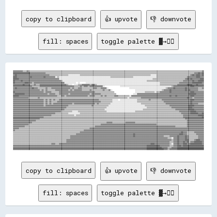
copy to clipboard
👍 upvote
👎 downvote
fill: spaces
toggle palette ▓→✊🏽
▓▓▓▓▓▓▓▓▓▓▒▒▒▒▓▓▒▒▒▒▒▒▒▒▒▒▒▒▒▒▒▒▒▒▒▒▒▒▒▒▒▒▒▒▒▒▒▒▒▒▒▒▒▒▒▒▒▒▒▒▒▒▒▒▒▒▒▒▒▒▒▒▒▒▒▒▒▒▒▒▒▒▒▒▒▒▒▒▒▒▒▒▒▒▒▒▒▒▒▒▒▒▒▒▒▒▒▒▒▒▒▒▒▒▒▒▒▒▒▒▒▒▒▒▒▒▒▒▒▒▒▒▒▒▒▒▒▒▒▒▒▒▒▒▒▒▒▒▒▒▒▒▒▒▒▒▒▒▒▒▒▒▒▒▒▒▒▒▒▒▒▒▒▒▒▒▒▒▒▒▒▒▒▒▒▒▒▒▒▒▒▒▒▒▒▒▒▒▓▓

██████████████████▓▓▓▓▓▓▓▓▓▓▓▓▓▓▓▓▒▒▒▒▒▒▒▒▒▒▒▒▒▒▒▒▒▒▒▒▒▒▒▒▒▒▒▒▒▒▒▒▒▒▒▒▒▒▒▒▒▒▒▒▒▒▒▒▒▒▒▒▒▒▒▒▒▒▒▒▒▒▒▒▒▒▒▒▒▒▒▒▒▒▒▒▒▒▒▒▒▒▒▒▒▒▒▒▒▒▒▒▒▒▒▒▒▒▒▒▒▒▒▒▒▒▒▒▒▒▒▒▒▒▒▒▒▒▒▒▒▒▒▒▒▒▒▒▒▒▒▒▒▒▒▒▒▒▒▒▒▒▒▒▒▒▒▒▒▒▒▒▒▒▒▒▓▓▓▓██▓▓██

▓▓██▓▓▓▓▓▓▓▓▓▓▓▓▓▓▓▓▓▓▓▓▓▓▓▓▓▓▓▓▓▓▓▓▓▓▒▒▒▒▒▒▒▒▒▒▒▒▒▒▒▒▒▒▒▒░░░░░░░░░░░░▒▒▒▒▒▒▒▒▒▒▒▒▒▒▒▒▒▒▒▒▒▒▒▒▒▒▒▒▒▒▒▒▒▒▒▒▒▒▒▒▒▒▒▒▒▒▒▒▒▒▒▒▒▒▒▒▒▒▒▒▒▒▒▒▒▒▒▒▒▒▒▒▒▒░░░░░░▒▒▒▒▒▒▒▒▒▒▒▒▒▒▒▒▒▒▒▒▒▒▒▒▒▒▒▒▒▒▒▒▒▒▒▒▓▓██▓▓████▓▓██

████▓▓▓▓▓▓▓▓▓▓▓▓▓▓██▓▓▓▓▓▓▓▓▓▓▓▓██▓▓▓▓▓▓▓▓▓▓░░▒▒░░░░░░░░░░░░░░░░░░░░░░░░░░░░░░░░░░░░░░░░░░░░░░░░░░░░░░▒▒▒▒▒▒▒▒▒▒▒▒▒▒▒▒▒▒▒▒▒▒▒▒░░░░░░░░░░░░░░░░░░░░░░░░▒▒▒▒▒▒▒▒▒▒▒▒▒▒▒▒▒▒▒▒▒▒▒▒▒▒▒▒▒▒▒▒▓▓▓▓▓▓▓▓▓▓████▓▓▓▓

██████▓▓▓▓▓▓▓▓▓▓▓▓▓▓▓▓▓▓▓▓▓▓▓▓▓▓▓▓▓▓▓▓▓▓▓▓▓▓▓▓▓▓░░░░░░░░░░░░░░░░░░░░░░░░░░░░░░░░░░░░░░░░░░░░░░░░░░░░░░░░░░░░░░░░░░░░░░░░░░░░░░░░░░░░░░░░░░░░░░░░░░▒▒▒▒▒▒▒▒▒▒▒▒▒▒▒▒▒▒▒▒▒▒▒▒▒▒▒▒▒▒▒▒▒▒▓▓██▓▓██▓▓▓▓▓▓▓▓████

██▓▓▓▓▓▓██▓▓▓▓▓▓▓▓▓▓▓▓▓▓▓▓▓▓▓▓▓▓▓▓▓▓▓▓▓▓▓▓▓▓▓▓▓▓▓▓▒▒░░░░░░░░░░░░░░░░░░░░░░░░░░░░░░░░░░░░░░░░░░░░░░░░░░░░░░░░░░░░░░░░░░░░░░░░░░░░░░░░░░░░░░░░▒▒▒▒▒▒▒▒▒▒▒▒▒▒▒▒▒▒▒▒▒▒▒▒▒▒▒▒▒▒▒▒▒▒▒▒▒▒▓▓▓▓▓▓▓▓▓▓██▓▓▓▓██████

██▓▓▓▓▓▓▓▓▓▓████▓▓▓▓▒▒▓▓▓▓▓▓▓▓▓▓▓▓▓▓▓▓▓▓▓▓▓▓▓▓▓▓▓▓▓▓▓▓░░░░░░░░░░░░  ░░      ░░░░░░░░░░░░░░░░░░░░░░░░░░░░░░░░░░░░░░░░░░░░░░░░░░░░░░░░░░░░░░░░░░░░░░░░░░░░░░▒▒▒▒▒▒▒▒▒▒▒▒▒▒▒▒▒▒▒▒▓▓▓▓▓▓▓▓▓▓▓▓▓▓██████████▓▓

▓▓▓▓▓▓▓▓▓▓██▓▓▓▓▓▓▒▒▒▒▓▓▒▒▒▒▓▓▓▓▓▓▓▓▓▓▓▓▓▓▓▓▓▓▓▓▓▓▓▓▓▓▓▓▒▒░░░░  ░░░░▒▒▒▒▓▓▓▓▓▓▓▓▒▒▓▓▓▓▒▒░░░░░░░░░░░░░░░░░░░░░░░░░░░░░░░░░░░░░░░░░░░░░░░░░░░░░░░░░░░░░░░░░░▒▒▒▒▒▒▒▒▒▒▒▒▒▒▒▒▒▒▓▓▓▓▓▓▓▓▓▓██████▓▓▓▓██▓▓▓▓▓▓

▓▓▓▓▓▓▓▓▓▓▓▓▓▓▓▓▓▓▓▓▒▒▒▒▒▒▒▒▓▓▓▓▓▓▓▓▓▓▓▓▓▓▓▓▓▓▓▓▓▓▓▓▓▓▓▓▓▓▓▓▓▓▓▓▒▒▒▒▒▒▓▓▒▒▓▓▓▓▒▒▓▓▓▓▓▓▓▓▓▓▓▓▓▓░░                ░░░░░░░░░░░░░░░░░░░░░░░░░░░░░░░░░░░░░░░░░░░░░░░░░░░░░░▒▒▓▓▓▓▓▓▓▓▓▓▓▓▓▓▓▓▓▓████▓▓▓▓▓▓▓▓▓▓

▓▓██▓▓▓▓▓▓▓▓▓▓▓▓▓▓▓▓██▓▓▓▓▒▒▒▒▒▒▒▒▓▓▒▒▒▒▓▓▓▓▓▓▓▓▓▓▓▓▓▓▓▓▓▓▓▓▒▒▓▓▒▒▒▒▓▓▓▓▒▒▒▒▒▒▒▒▒▒▒▒▓▓▓▓▒▒▒▒▓▓▓▓▓▓░░                      ░░░░░░░░░░░░░░░░░░░░░░░░░░░░░░░░░░░░░░▒▒▓▓▓▓▓▓██▓▓▓▓▓▓▓▓▓▓██▓▓▓▓▓▓▓▓▓▓▓▓▒▒▒▒▓▓

▓▓▓▓▓▓▓▓▓▓▓▓▓▓▓▓▓▓▓▓▓▓▓▓▓▓▓▓▒▒▓▓▒▒▓▓▒▒▒▒▒▒▒▒▓▓▓▓▓▓▓▓▓▓▓▓▓▓▒▒▓▓▒▒▓▓▓▓▓▓▓▓▒▒▒▒▒▒▒▒▓▓▒▒▒▒▒▒▒▒▒▒▒▒▓▓▒▒▒▒▓▓░░                        ░░░░░░░░░░░░░░░░░░░░░░░░░░░░▒▒▓▓▓▓▓▓██▓▓▓▓▓▓▓▓▓▓▓▓▓▓██▓▓██▓▓▓▓▓▓▓▓▒▒▒▒▒▒

██▓▓▓▓▓▓▓▓▓▓▓▓▓▓▓▓▓▓▓▓▓▓▓▓▓▓▓▓▓▓▒▒▓▓▓▓▓▓▒▒▒▒▒▒▒▒▓▓▓▓▓▓▓▓▓▓▓▓▓▓▓▓▓▓▓▓▓▓▓▓▓▓▓▓▓▓▓▓▓▓▓▓▓▓▒▒▒▒▒▒▒▒▒▒▒▒▒▒▒▒▒▒▒▒                      ░░░░░░░░░░▒▒▒▒▒▒▒▒▒▒░░▒▒▒▒▓▓▓▓▓▓▓▓▓▓██▓▓▓▓▓▓▓▓▓▓▓▓▓▓▓▓▓▓▓▓████▓▓▓▓▓▓▓▓▓▓

▓▓██████████▓▓▓▓▓▓▓▓▓▓▓▓▓▓▓▓▓▓▓▓▓▓▓▓▒▒▓▓▓▓▓▓▒▒▒▒▓▓▓▓▓▓▓▓▓▓▒▒▓▓▓▓▓▓▓▓▓▓▓▓▓▓▓▓▓▓▓▓▒▒▓▓▓▓▓▓▓▓▓▓▒▒▒▒▒▒▒▒▒▒▒▒▒▒▒▒                  ░░░░▓▓▓▓▓▓▓▓▓▓▓▓▓▓▓▓▓▓▓▓▓▓▓▓▓▓▓▓▓▓▓▓▓▓▓▓▓▓▓▓▓▓▓▓▓▓▓▓▓▓▓▓▓▓████████▓▓▓▓▓▓▓▓

██████▓▓▓▓▓▓▓▓▓▓▓▓▓▓▓▓▓▓▓▓▓▓▓▓▓▓▓▓▓▓▓▓▓▓▓▓▓▓▓▓▒▒▒▒▓▓▓▓▒▒▓▓▓▓▓▓▓▓▓▓▓▓▓▓▓▓▓▓▓▓▓▓▒▒▓▓▓▓▓▓▒▒▒▒▒▒▓▓▒▒▓▓▒▒▒▒▒▒▒▒▓▓▓▓▒▒▒▒▒▒▒▒▒▒▒▒░░▓▓▓▓▓▓▓▓▓▓▓▓▓▓▓▓▓▓▓▓▓▓▓▓▓▓▓▓▓▓▓▓▓▓▓▓▓▓▓▓██▓▓▓▓██▓▓▓▓▓▓▓▓▓▓▓▓▓▓████▓▓▓▓▓▓▓▓▓▓

▓▓▓▓▓▓▓▓▓▓▓▓▓▓▓▓▒▒▒▒▒▒▒▒▒▒▓▓▒▒▒▒▒▒▒▒▒▒▒▒▒▒▒▒▒▒▒▒▒▒▒▒▒▒▒▒▒▒▒▒▒▒▒▒▒▒▒▒▒▒▒▒▒▒▒▒▒▒▒▒▒▒▒▒▒▒▒▒▒▒▒▒▒▒▒▒▒▒▒▒▒▒▒▒▒▒▒▒▒▒▒▒▒▒▒▒▒▒▒▒░░▒▒▒▒▒▒▒▒▒▒▒▒▓▓▓▓▓▓▓▓▓▓▓▓▓▓▓▓▓▓▓▓▓▓▓▓▓▓▓▓▓▓▓▓▓▓▓▓▓▓▓▓▓▓▓▓▓▓▓▓██▓▓▓▓▒▒▓▓▓▓▓▓▓▓▓▓

▓▓▓▓▓▓▓▓▓▓▓▓▓▓▓▓▓▓▓▓▓▓▓▓▓▓▓▓▓▓▓▓▒▒▓▓▒▒▓▓▒▒▓▓▒▒▒▒▓▓▓▓▓▓▓▓▓▓▓▓▓▓▓▓▓▓▓▓▓▓▓▓▓▓▓▓▓▓▓▓▓▓▓▓▓▓▓▓▓▓▒▒▒▒▒▒▒▒▒▒▒▒▒▒░░░░░░  ░░░░░░░░░░░░░░░░░░▒▒▒▒▒▒▒▒▒▒▒▒▓▓▒▒▒▒▒▒▒▒▒▒▒▒▓▓▓▓▓▓▓▓▓▓▓▓▓▓▓▓▓▓▓▓▓▓▓▓▓▓▓▓▓▓████▓▓▓▓▓▓▓▓▓▓

▓▓▓▓▓▓▓▓▓▓▓▓▓▓▓▓▓▓▓▓▓▓▓▓▓▓▓▓▓▓▓▓▒▒▓▓▒▒▓▓▒▒▒▒▒▒▓▓▓▓▓▓▓▓▓▓▓▓▓▓▓▓▓▓▓▓▓▓▓▓▓▓▓▓▓▓▓▓▓▓▓▓▓▓▓▓▓▓▓▓▓▓▒▒▒▒▒▒▒▒▒▒▒▒░░░░░░░░░░░░░░░░░░░░░░░░░░▒▒▒▒▒▒▒▒▒▒▒▒▒▒▒▒▒▒▒▒▒▒▒▒▒▒▒▒▓▓▓▓▓▓▓▓▓▓▓▓▓▓▓▓▓▓▓▓▓▓▓▓▓▓▓▓██▓▓▓▓▓▓▓▓▓▓▓▓

▓▓▓▓▓▓▓▓▓▓▓▓▓▓▓▓▓▓▓▓▓▓▓▓▓▓▓▓▓▓▓▓▒▒▓▓▒▒▓▓▒▒▓▓▓▓▓▓▓▓▓▓▓▓▓▓▓▓▓▓▓▓▒▒▓▓▓▓▓▓▓▓▓▓▓▓▓▓▓▓▓▓▓▓▓▓▒▒▓▓▒▒▒▒▒▒▒▒▒▒▒▒░░░░░░░░░░░░░░░░░░░░░░░░░░░░░░░░▒▒▒▒▒▒▒▒▒▒▒▒▒▒▒▒▒▒▒▒▒▒▒▒▒▒▓▓▓▓▓▓▓▓▓▓▓▓▓▓▓▓▓▓▓▓▓▓▓▓▓▓██▓▓▓▓▓▓▒▒▒▒▒▒

▓▓▓▓▓▓▓▓▓▓▓▓▓▓▓▓▓▓▓▓▓▓▓▓▓▓▓▓▓▓▓▓▒▒▓▓▓▓▓▓▓▓▓▓▓▓▓▓▓▓▓▓▓▓▓▓▓▓▒▒▒▒▒▒▒▒▒▒▒▒▒▒▒▒▒▒▒▒▒▒▒▒▓▓▒▒▒▒▒▒▒▒▒▒▒▒▒▒▒▒░░░░░░░░░░░░░░░░░░░░░░░░░░░░░░░░░░░░░░▒▒▒▒▒▒▒▒▒▒▒▒▒▒▒▒▒▒▒▒▒▒▒▒▒▒▓▓▓▓▓▓▓▓▓▓▓▓▓▓▓▓▓▓▓▓██████▓▓▓▓▓▓▓▓▓▓

▓▓▓▓▓▓▓▓▓▓▓▓▓▓▓▓▓▓▓▓▓▓▓▓▓▓▓▓▓▓▓▓▓▓▓▓▓▓▓▓▓▓▓▓▓▓▓▓▓▓▓▓▓▓▓▓▒▒▒▒▒▒▒▒▒▒▒▒▒▒▒▒▒▒▒▒▒▒▒▒▒▒▒▒▒▒▒▒▒▒▒▒▒▒▒▒▒▒░░░░░░░░░░░░░░░░░░░░░░░░░░░░░░░░░░░░░░░░░░▒▒▒▒▒▒▒▒▒▒▒▒▒▒▒▒▒▒▒▒▒▒▒▒▒▒▓▓▓▓▓▓▓▓▓▓▓▓▓▓▓▓▓▓████▓▓▓▓▓▓▓▓▓▓▓▓

▓▓▓▓▓▓▓▓▓▓▓▓▓▓▓▓▓▓▓▓▓▓▓▓▓▓▓▓▓▓▓▓▓▓▓▓▓▓▓▓▓▓▓▓▓▓▓▓▓▓▓▓▓▓▒▒▒▒▒▒▒▒▒▒▒▒▒▒▒▒▒▒▒▒▒▒▒▒▒▒▒▒▒▒▒▒▒▒▒▒▒▒▒▒▒▒░░░░░░░░░░░░░░░░░░░░░░░░░░░░░░░░░░░░░░░░▒▒▒▒▒▒▒▒▒▒▒▒▒▒▒▒▒▒▒▒▒▒▒▒▒▒▒▒▒▒▒▒▒▒▓▓▓▓▓▓▓▓▓▓▓▓▓▓██████▓▓▓▓▓▓▓▓▓▓

▓▓▓▓▓▓▓▓▓▓▓▓▓▓▓▓▓▓▓▓▓▓▓▓▓▓▓▓▓▓▓▓▓▓▓▓▓▓▓▓▓▓▓▓▓▓▓▓▓▓▒▒▒▒▒▒▒▒▒▒▒▒░░░░░░▒▒▒▒▒▒▒▒▒▒▒▒▒▒▒▒▒▒▒▒▒▒▒▒▒▒▒▒▒▒░░░░░░░░░░░░░░░░░░░░░░░░░░░░░░▒▒▒▒▒▒▒▒▒▒▒▒▒▒▒▒▒▒▒▒▒▒▒▒▒▒▒▒▒▒▒▒▒▒▒▒▒▒▒▒▒▒▒▒▒▒▓▓▓▓▓▓▓▓▓▓▓▓██████▓▓▓▓▓▓▓▓

▓▓▓▓▓▓▓▓▓▓▓▓▓▓▓▓▓▓▓▓▓▓▓▓▓▓▓▓▓▓▓▓▓▓▓▓▓▓▓▓▓▓▓▓▒▒▒▒▒▒▒▒▒▒▒▒▒▒░░░░░░░░░░░░▒▒▒▒▒▒▒▒▒▒▒▒▒▒▒▒▒▒▒▒▒▒▒▒▒▒▒▒▒▒▒▒▒▒▒▒▒▒▒▒▒▒▒▒▒▒▒▒▒▒▒▒▒▒▒▒▒▒▒▒▒▒▒▒▒▒▒▒▒▒▒▒▒▒▒▒▒▒▒▒▒▒▒▒▒▒▒▒▒▒▒▒▒▒▒▒▒▒▒▒▒▒▒▒▒▒▓▓▓▓▓▓▓▓▓▓████████▓▓▓▓██

▓▓▓▓▓▓▓▓▓▓▓▓▓▓▓▓▓▓▓▓▓▓▓▓▓▓▓▓▓▓▓▓▓▓▓▓▓▓▓▓▒▒▒▒▒▒▒▒▒▒▒▒▒▒▒▒▒▒▒▒▒▒▒▒░░▒▒▒▒▒▒▒▒▒▒▒▒▒▒▒▒▒▒▒▒▒▒▒▒▒▒▒▒▒▒▒▒▒▒▒▒▒▒▒▒▒▒▒▒▒▒▒▒▒▒▒▒▒▒▒▒▒▒▒▒▒▒▒▒▒▒▒▒▒▒▒▒▒▒▒▒▒▒▒▒▒▒▒▒▒▒▒▒▒▒▒▒▒▒▒▒▒▒▒▒▒▒▒▒▒▒▒▒▒▒▒▒▓▓▓▓▓▓▓▓▓▓▓▓▓▓▓▓██████

▓▓▓▓▓▓▓▓▓▓▓▓▓▓▓▓▓▓▓▓▓▓▓▓▓▓▓▓▓▓▓▓▒▒▒▒▒▒▒▒▒▒▒▒▒▒▒▒▒▒▒▒▒▒▒▒▒▒▒▒▒▒▒▒▒▒▒▒▒▒▒▒▒▒▒▒▒▒▒▒▒▒▒▒▒▒▒▒▒▒▒▒▒▒▒▒▒▒▒▒▒▒▒▒▒▒▒▒▒▒▒▒▒▒▒▒▒▒▒▒▒▒▒▒▒▒▒▒▒▒▒▒▒▒▒▒▒▒▒▒▒▒▒▒▒▒▒▒▒▒▒▒▒▒▒▒▒▒▒▒▒▒▒▒▒▒▒▒▒▒▒▒▒▒▒▒▒▒▓▓▓▓▓▓▓▓▓▓▓▓▓▓▓▓▓▓▓▓██

▓▓▓▓▓▓▓▓▓▓▓▓▓▓▓▓▓▓▓▓▓▓▓▓▓▓▓▓▒▒▒▒▒▒▒▒▒▒▒▒▒▒▒▒▒▒▒▒▒▒▒▒▒▒▒▒▒▒▒▒▒▒▒▒▒▒▒▒▒▒▒▒▒▒▒▒▒▒▒▒▒▒▒▒▒▒▒▒▒▒▒▒▒▒▒▒▒▒▒▒▒▒▒▒▒▒▒▒▒▒▒▒▒▒▒▒▒▒▒▒▒▒▒▒▒▒▒▒▒▒▒▒▒▒▒▒▒▒▒▒▒▒▒▒▒▒▒▒▒▒▒▒▒▒▒▒▒▒▒▒▒▒▒▒▒▒▒▒▒▒▒▒▒▒▒▒▒▒▒▒▓▓▓▓▓▓▓▓▓▓▓▓▓▓▓▓▓▓▓▓

▓▓▓▓▓▓▓▓▓▓▓▓▓▓▓▓▓▓▓▓▓▓▓▓▒▒▒▒▒▒▒▒▒▒▒▒▒▒▒▒▒▒▒▒▒▒▒▒▒▒▒▒▒▒▒▒▒▒▒▒▒▒▒▒▒▒▒▒▒▒▒▒▒▒▒▒▒▒▒▒▒▒▒▒▒▒▒▒▒▒▒▒▒▒▒▒▒▒▒▒▒▒▒▒▒▒▒▒▒▒▒▒▒▒▒▒▒▒▒▒▒▒▒▒▒▒▒▒▒▒▒▒▒▒▒▒▒▒▒▒▒▒▒▒▒▒▒▒▒▒▒▒▒▒▒▒▒▒▒▒▒▒▒▒▒▒▒▒▒▒▒▒▒▒▒▒▒▒▒▒▒▒▓▓▓▓▓▓▓▓▓▓▓▓▓▓▓▓▓▓

▓▓▓▓▓▓▓▓▓▓▓▓▓▓▓▓▓▓▓▓▒▒▒▒▒▒▒▒▒▒▒▒▒▒▒▒▒▒▒▒▒▒▒▒▒▒▒▒▒▒▒▒▒▒▒▒▒▒▒▒▒▒▒▒▒▒▒▒▒▒▒▒▒▒▒▒▒▒▒▒▒▒▒▒▒▒▒▒▒▒▒▒▒▒▒▒▒▒▓▓▓▓▓▓▒▒▒▒▒▒▒▒▒▒▒▒▒▒▓▓▓▓▓▓▓▓▓▓▒▒▒▒▒▒▒▒▒▒▒▒▒▒▒▒▒▒▒▒▒▒▒▒▒▒▒▒▒▒▒▒▒▒▒▒▒▒▒▒▒▒▒▒▒▒▒▒▒▒▒▒▒▒▓▓▓▓▓▓▓▓▓▓▓▓▓▓▓▓▓▓

▓▓▓▓▓▓▓▓▓▓▓▓▓▓▓▓▒▒▒▒▒▒▒▒▒▒▒▒▒▒▒▒▒▒▒▒▒▒▒▒▒▒▒▒▒▒▒▒▒▒▒▒▒▒▒▒▒▒▒▒▒▒▒▒▒▒▒▒▒▒▒▒▒▒▒▒▒▒▒▒▒▒▒▒▒▒▒▒▒▒▒▒▓▓▓▓▓▓▓▓▓▓▓▓▓▓▓▓▓▓▓▓▓▓▓▓▓▓▓▓▓▓▓▓▓▓▓▓▓▓▓▓▓▓▓▓▓▓▓▓▓▓▓▓▓▓▓▓▓▓▒▒▒▒▒▒▒▒▒▒▒▒▒▒▒▒▒▒▒▒▒▒▒▒▒▒▒▒▒▒▒▒▓▓▓▓▓▓▓▓▓▓▓▓▓▓▓▓▓▓

▓▓▓▓▓▓▓▓▓▓▓▓▒▒▒▒▒▒▒▒▒▒▒▒▒▒▒▒▒▒▒▒▒▒▒▒▒▒▒▒▒▒▒▒▒▒▒▒▒▒▒▒▒▒▒▒▒▒▒▒▒▒▒▒▒▒▒▒▒▒▒▒▒▒▒▒▒▒▒▒▒▒▒▒▒▒▓▓▓▓▓▓▓▓▓▓▓▓▓▓▓▓▓▓▓▓▓▓▓▓▓▓▓▓▓▓▓▓▓▓▓▓▓▓▓▓▓▓▓▓▓▓▓▓▓▓▓▓▓▓▓▓▓▓▓▓▓▓▓▓▓▓▓▓▓▓▓▓▓▓▓▓▓▓▓▓▓▓▓▓▒▒▒▒▒▒▒▒▒▒▒▒▓▓▓▓▓▓▓▓▓▓▓▓▓▓▓▓▓▓

▓▓▓▓▓▓▒▒▒▒▒▒▒▒▒▒▒▒▒▒▒▒▒▒▒▒▒▒▒▒▒▒▒▒▒▒▒▒▒▒▒▒▒▒▒▒▒▒▒▒▒▒▒▒▒▒▒▒▒▒▒▒▒▒▒▒▒▒▒▒▒▒▒▒▒▒▒▒▒▒▓▓▓▓▓▓▓▓▓▓▓▓▓▓▓▓▓▓▓▓▓▓▓▓▓▓▓▓▓▓▓▓▓▓▓▓▓▓▓▓▓▓▓▓▓▓▓▓▓▓▓▓▓▓▓▓▓▓▓▓▓▓▓▓▓▓▓▓▓▓▓▓▓▓▓▓▓▓▓▓▓▓▓▓▓▓▓▓▓▓▓▓▓▓▓▓▓▓▓▓▓▓▓▓▓▓▓▓▓▓▓▓▓▓▓▓▓▓▓▓

▓▓▒▒▒▒▒▒▒▒▒▒▒▒▒▒▒▒▒▒▒▒▒▒▒▒▒▒▒▒▒▒▒▒▒▒▒▒▒▒▒▒▒▒▒▒▒▒▒▒▒▒▒▒▒▒▒▒▒▒▒▒▒▒▒▒▒▒▒▒▒▒▒▒▓▓▓▓▓▓▓▓▓▓▓▓▓▓▓▓▓▓▓▓▓▓▓▓▓▓▓▓▓▓▓▓▓▓▓▓▓▓▓▓▓▓▓▓▓▓▓▓▓▓▓▓▓▓▓▓▓▓▓▓▓▓▓▓▓▓▓▓▓▓▓▓▓▓▓▓▓▓▓▓▓▓▓▓▓▓▓▓▓▓▓▓▓▓▓▓▓▓▓▓▓▓▓▓▓▓▓▓▓▓▓▓▓▓▓▓▓▓▓▓▓▓▓▓▓▓

▒▒▒▒▒▒▒▒▒▒▒▒▒▒▒▒▒▒▒▒▒▒▒▒▒▒▒▒▒▒▒▒▒▒▒▒▒▒▒▒▒▒▒▒▒▒▒▒▒▒▒▒▒▒▒▒▒▒▒▒▒▒▒▒▒▒▒▒▒▒▓▓▓▓▓▓▓▓▓▓▓▓▓▓▓▓▓▓▓▓▓▓▓▓▓▓▓▓▓▓▓▓▓▓▓▓▓▓▓▓▓▓▓▓▓▓▓▓▓▓▓▓▓▓▓▓▓▓▓▓▓▓▓▓▓▓▓▓▓▓▓▓▓▓▓▓▓▓▓▓▓▓▓▓▓▓▓▓▓▓▓▓▓▓▓▓▓▓▓▓▓▓▓▓▓▓██▓▓▓▓▒▒▒▒▒▒▒▒▓▓▓▓▓▓▓▓▓▓

▒▒▒▒▒▒▒▒▒▒▒▒▒▒▒▒▒▒▒▒▒▒▒▒▒▒▒▒▒▒▒▒▒▒▒▒▒▒▒▒▒▒▒▒▒▒▒▒▒▒▒▒▒▒▒▒▒▒▒▒▒▒▒▒▒▒▓▓▓▓▓▓▓▓▓▓▓▓▓▓▓▓▓▓▓▓▓▓▓▓▓▓▓▓▓▓▓▓▓▓▓▓▓▓▓▓▓▓▓▓▓▓▓▓▓▓▓▓▓▓▓▓▓▓▓▓██▓▓▓▓▓▓▓▓▓▓▓▓▓▓▓▓▓▓▓▓▓▓▓▓▓▓▓▓▓▓▓▓▓▓▓▓▓▓▓▓▓▓▓▓▓▓████▓▓▓▓▒▒▒▒▒▒▒▒▒▒▓▓▓▓▓▓▓▓

▒▒▒▒▒▒▒▒▒▒▒▒▒▒▒▒▒▒▒▒▒▒▒▒▒▒▒▒▒▒▒▒▒▒▒▒▒▒▒▒▒▒▒▒▒▒▒▒▒▒▒▒▒▒▒▒▒▒▒▒▓▓▓▓▓▓▓▓▓▓▓▓▓▓▓▓▓▓▓▓▓▓▓▓▓▓▓▓▓▓▓▓▓▓▓▓▓▓▓▓▓▓▓▓▓▓▓▓▓▓▓▓▓▓▓▓▓▓▓▓▓▓▓▓▓▓██▓▓▓▓▓▓▓▓▓▓▓▓▓▓▓▓▓▓▓▓▓▓▓▓▓▓▓▓▓▓▒▒▒▒▒▒▓▓▓▓▓▓▓▓██▓▓▓▓▓▓██▓▓▒▒▒▒▒▒▒▒▒▒▓▓▓▓▓▓

▒▒▒▒▒▒▒▒▒▒▒▒▒▒▒▒▒▒▒▒▒▒▒▒▒▒▒▒▒▒▒▒▒▒▒▒▒▒▒▒▒▒▒▒▒▒▒▒▒▒▒▒▒▒▒▒▒▒▒▒▓▓▓▓▓▓▓▓▓▓▓▓▓▓▓▓▓▓▓▓▓▓▓▓▓▓▓▓▓▓▓▓▓▓▓▓▓▓▓▓▓▓▓▓▓▓▓▓▓▓▓▓▓▓▓▓▓▓▓▓▓▓▓▓▓▓▓▓▓▓▓▓▓▓▓▓▓▓▓▓▓▓▓▓▓▓▓▓▓▓▓▓▓▓▓▓▓▓▓▓▓▓▒▒▒▒░░▓▓▓▓██▓▓▓▓▓▓██▓▓▒▒▒▒▒▒▒▒▒▒▓▓▓▓▓▓

▒▒▒▒▒▒▒▒▒▒▒▒▒▒▒▒▒▒▒▒▒▒▒▒▒▒▒▒▒▒▒▒▒▒▒▒▒▒▒▒▒▒▒▒▒▒▒▒▒▒▒▒▒▒▒▒▓▓▓▓▓▓▓▓▓▓▓▓▓▓▓▓▓▓▓▓▓▓▓▓▓▓▓▓▓▓▓▓▓▓▓▓▓▓▓▓▓▓▓▓▓▓▓▓▓▓▓▓▓▓▓▓▓▓▓▓▓▓▓▓▓▓▓▓▓▓▓▓▓▓▓▓▓▓▓▓▓▓▓▓▓▓▓▓▓▓▓▓▓▓▓▓▓▓▓▓▓▓▓▓▓▓▓▓▓▓▒▒▓▓▓▓██▓▓▓▓▓▓████▒▒▒▒▒▒▓▓████▓▓▓▓

▒▒▒▒▒▒▒▒▒▒▒▒▒▒▒▒▒▒▒▒▒▒▒▒▒▒▒▒▒▒▒▒▒▒▒▒▒▒▒▒▒▒▒▒▒▒▒▒▒▒▒▒▒▒▒▒▓▓▓▓▓▓▓▓▓▓▓▓▓▓▓▓▓▓▓▓▓▓▓▓▓▓▓▓▓▓▓▓▓▓▓▓▓▓▓▓▓▓▓▓▓▓▓▓▓▓▓▓▓▓▓▓▓▓▓▓▓▓▓▓▓▓▓▓▓▓▓▓▓▓▓▓▓▓▓▓▓▓▓▓▓▓▓▓▓▓▓▓▓▓▓▓▓▓▓▓▓▓▓▓▓▓▓▓▒▒▒▒▓▓▓▓██▓▓▓▓██▓▓██▒▒▓▓▓▓████████▓▓

▒▒▒▒▒▒▒▒▒▒▒▒▒▒▒▒▒▒▒▒▒▒▒▒▒▒▒▒▒▒▒▒▒▒▒▒▒▒▒▒▓▓▓▓▒▒▒▒▓▓▓▓▓▓▓▓▓▓▓▓▓▓▓▓▓▓▓▓▓▓▓▓▓▓▓▓▓▓▓▓▓▓▓▓▓▓▓▓▓▓▓▓▓▓▓▓▓▓▓▓▓▓▓▓▓▓▓▓▓▓▓▓▓▓▓▓▓▓▓▓▓▓▓▓▓▓▓▓▓▓▓▓▓▓▓▓▓▓▓▓▓▓▓▓████▓▓▓▓▓▓▓▓▓▓▓▓▓▓▓▓▒▒░░▓▓▓▓██▓▓▓▓████▓▓▓▓████████████▓▓

▓▓▓▓▓▓▓▓▓▓▓▓▓▓▓▓▓▓▓▓▓▓▓▓▓▓▓▓▓▓▓▓▓▓▓▓▓▓▓▓▓▓▓▓▓▓▓▓▓▓▓▓▓▓▓▓▓▓▓▓▓▓▓▓▓▓▓▓▓▓▓▓▓▓▓▓▓▓▓▓▓▓▓▓▓▓▓▓▓▓▓▓▓▓▓▓▓▓▓▓▓▓▓▓▓▓▓▓▓▓▓▓▓▓▓▓▓▓▓▓▓▓▓▓▓▓▓▓▓▓▓▓▓▓▓▓▓▓▓▓██████████████▓▓▓▓▓▓▓▓▓▓▒▒▒▒▓▓▓▓████▓▓██████████████████████

▓▓▓▓▓▓▓▓▓▓▓▓▓▓▓▓▓▓▓▓▓▓▓▓▓▓▓▓▓▓▓▓▓▓▓▓▓▓▓▓▓▓▓▓▓▓▓▓▓▓▓▓▓▓▓▓▓▓▓▓▓▓▓▓▓▓▓▓▓▓▓▓▓▓▓▓▓▓▓▓▓▓▓▓▓▓▓▓▓▓▓▓▓▓▓▓▓▓▓▓▓▓▓▓▓▓▓▓▓▓▓▓▓▓▓▓▓▓▓▓▓▓▓▓▓▓▓▓▓▓▓▓▓▓▓▓▓▓▓▓████████████████▓▓▓▓▓▓▒▒▒▒▓▓▓▓▓▓████████████████████████████

copy to clipboard
👍 upvote
👎 downvote
fill: spaces
toggle palette ▓→✊🏽