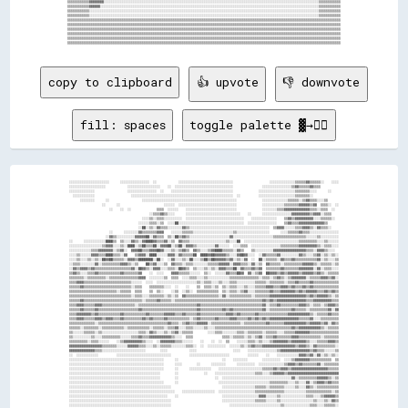
copy to clipboard
👍 upvote
👎 downvote
fill: spaces
toggle palette ▓→✊🏽
░░░░░░░░░░░░░░░░░░░░░░      ░░░░░░░░░░░░░░░░  ░░            ░░░░░░░░░░░░░░░░░░░░░░░░░░░░░░                    ░░░░░░░░░░░░░░▒▒▒▒▒▒▓▓▒▒▒▒▒▒░░    ░░░░
░░░░░░░░░░░░░░░░░░░░            ░░░░░░░░░░░░░░░░░░    ░░  ░░░░░░░░░░░░░░░░░░░░░░░░░░░░░░░░                ░░░░░░░░░░░░░░░░▒▒▓▓▒▒▒▒▒▒▓▓▒▒▒▒          
░░░░░░░░░░░░░░                  ░░░░░░░░░░░░░░░░  ░░    ░░░░░░░░░░░░░░░░░░░░░░░░░░░░░░░░░░              ░░░░░░░░░░░░░░░░░░░░▒▒▒▒▒▒▒▒░░░░      ░░    
  ░░░░░░░░░░░░                    ░░░░░░░░░░░░░░░░░░░░░░░░░░░░░░░░░░░░░░░░░░░░░░░░░░░░░░░░  ░░          ░░░░░░░░░░░░░░░░░░░░▒▒▒▒▒▒▒▒░░              
      ░░░░░░░░      ░░                  ░░░░░░░░░░░░░░░░░░░░░░░░░░░░░░░░░░░░░░░░░░░░░░░░░░░░              ░░░░░░░░░░░░░░▒▒▒▒▒▒░░▒▒▓▓▒▒▒▒░░░░▒▒      
                  ░░      ░░                        ░░░░░░  ░░░░░░░░░░░░░░░░░░░░░░░░░░░░░░░░              ░░░░░░░░░░░░▒▒▒▒▒▒▒▒▓▓▓▓▓▓▒▒▓▓  ▒▒▒▒░░  ░░
                      ░░    ░░  ░░              ▒▒▒▒  ░░░░░░    ░░░░░░░░░░░░░░░░░░░░░░░░░░░░              ░░░░░░░░▒▒▒▒▓▓▓▓▓▓▓▓▓▓▓▓▓▓▒▒▒▒░░▒▒▒▒  ░░  
                                            ░░▒▒▒▒▓▓▒▒░░░░      ░░░░░░░░░░░░░░░░░░░░░░░░░░░░░░    ░░      ░░░░░░░░░░░░░░░░▓▓▓▓▓▓▓▓▓▓▒▒▓▓▓▓░░▒▒▒▒    
                                        ░░░░▒▒░░▒▒▒▒░░░░░░░░░░  ░░░░░░░░░░░░░░░░░░░░░░░░░░░░░░░░    ░░░░░░░░░░░░░░    ▒▒▓▓▒▒▓▓▓▓▓▓▓▓▓▓░░░░▒▒▒▒▒▒░░  
                                      ░░░░░░▒▒▒▒░░▒▒  ░░░░██░░░░░░░░░░░░░░░░░░░░░░░░░░░░░░░░░░░░  ░░░░░░░░░░░░░░░░    ▒▒▓▓▒▒▒▒▓▓▓▓▓▓▓▓▓▓▓▓▓▓▒▒      
                                      ░░██░░▒▒░░▓▓▒▒▒▒░░░░░░░░▓▓▒▒░░░░░░░░░░░░░░░░░░░░░░░░░░░░░░░░░░░░░░░░░░░░  ▒▒▓▓▓▓░░░░░░▒▒▒▒▓▓▓▓▒▒░░▓▓▒▒▒▒░░    
                      ░░      ░░░░░░░░▓▓▒▒▒▒▒▒▒▒▓▓▓▓    ░░░░░░▒▒▒▒▒▒░░░░░░░░░░░░░░░░░░░░░░▒▒░░░░░░░░░░░░░░░░░░      ░░░░▒▒▒▒▒▒▓▓▒▒▒▒░░░░░░░░░░░░░░░░
                    ░░▓▓▒▒░░░░░░░░░░▓▓▓▓▓▓██░░▓▓▒▒▒▒  ▒▒░░██▒▒▓▓▒▒░░░░░░░░░░░░░░░░░░░░░░▓▓░░░░░░░░░░░░░░░░░░░░░░▒▒▒▒▒▒▒▒▒▒▒▒▒▒▒▒▒▒░░░░░░▒▒░░░░░░░░░░
░░      ░░░░░░░░░░░░████▒▒  ▒▒░░░░▓▓▒▒░░▓▓████▓▓▒▒▒▒▓▓░░▒▒  ▓▓▒▒▒▒░░░░░░░░░░░░░░░░░░░░▒▒░░░░██  ░░░░░░░░░░░░░░░░░░░░░░░░░░░░░░▒▒▒▒▒▒▒▒▒▒░░░░▒▒░░░░░░
░░░░░░░░░░░░░░░░░░▒▒▓▓▓▓░░░░▒▒░░████░░▒▒██▒▒▒▒██░░▓▓▓▓██░░▒▒██░░▓▓▓▓▒▒░░░░░░░░░░▓▓░░░░░░  ░░░░▒▒▒▒  ░░░░░░░░░░░░░░░░▒▒▒▒▒▒▒▒▒▒▓▓▓▓▓▓▓▓▓▓▒▒░░▒▒▒▒░░░░
░░░░░░░░░░░░▒▒▒▒▓▓▓▓▓▓▓▓░░▒▒▓▓░░  ▓▓▓▓██▒▒▒▒▓▓▓▓██▓▓░░░░▒▒░░▒▒▓▓▒▒  ▓▓▒▒░░░░▒▒▓▓████▒▒▒▒▒▒░░▓▓▒▒    ▒▒░░░░░░░░░░▓▓▓▓▓▓▓▓▓▓▓▓▓▓▓▓▓▓▒▒▒▒░░▓▓▓▓▒▒░░░░  
░░░░▒▒░░░░░░▓▓▓▓▒▒▒▒████▒▒▒▒░░▓▓    ▒▒▓▓▓▓░░████░░░░░░▓▓▓▓░░▓▓▒▒▒▒▒▒██  ████▓▓██▓▓▓▓▓▓▒▒░░░░▓▓██▓▓░░░░  ░░▓▓▒▒▒▒▒▒▓▓░░░░░░░░░░▓▓▒▒░░░░▒▒▓▓░░▒▒░░▒▒░░
░░░░▒▒░░░░▒▒░░▒▒░░██▓▓██▒▒▒▒▒▒░░▓▓▓▓▒▒████████░░██░░  ░░▓▓░░░░▒▒░░██░░░░▒▒██▒▒██▓▓▓▓▓▓▒▒▓▓░░▒▒░░▓▓  ░░  ██░░▒▒▒▒▒▒░░▓▓▒▒▒▒▓▓▒▒▒▒▒▒▒▒▒▒▒▒▓▓░░▒▒░░░░▒▒
░░▒▒▒▒░░░░░░░░▓▓░░▒▒▒▒▒▒▒▒▒▒▓▓▓▓▒▒░░▒▒    ██▒▒▓▓░░░░▒▒  ▓▓▒▒▒▒░░▒▒▒▒░░░░░░░░▒▒▒▒▒▒▓▓▓▓▓▓░░▓▓▓▓▒▒▒▒░░▓▓░░▒▒  ▓▓▒▒▒▒▒▒░░▒▒▒▒▒▒▒▒▒▒▓▓▓▓▓▓▒▒░░▒▒▒▒▒▒░░▒▒
░░▓▓▒▒▓▓▓▓▒▒▓▓▒▒▒▒▒▒▒▒▒▒▒▒▒▒▒▒▒▒▒▒▓▓░░██▓▓▒▒░░▓▓▓▓░░░░▒▒▒▒░░██▓▓▒▒  ▒▒░░░░▒▒░░▒▒░░▓▓▓▓▒▒▒▒██░░▓▓▒▒▒▒▓▓▒▒▓▓  ▒▒▒▒▒▒▒▒▓▓▒▒▒▒▒▒▒▒▓▓▓▓▓▓▓▓░░▓▓░░▒▒▒▒░░░░
▒▒▓▓▒▒░░░░▒▒▒▒▓▓▒▒▒▒▒▒▒▒▒▒▒▒▓▓▒▒▒▒▒▒▒▒▓▓    ░░  ░░░░    ▓▓▓▓▒▒▒▒▒▒░░░░░░  ▒▒░░  ░░░░░░▓▓▒▒▒▒██▓▓  ▓▓░░▒▒▓▓  ██▓▓▓▓▒▒▓▓▒▒▓▓▓▓▓▓▒▒▓▓▓▓▓▓▒▒▓▓▒▒░░▒▒▒▒▒▒
▒▒▒▒▒▒▒▒░░▒▒▒▒▒▒▒▒▒▒░░▒▒▒▒▒▒▒▒▒▒▒▒▒▒▒▒▓▓▓▓  ░░░░░░░░▒▒  ▒▒▒▒  ░░░░▒▒▒▒░░░░▒▒░░░░░░░░░░░░▒▒▒▒▒▒▒▒▒▒▒▒▒▒▒▒░░▒▒▒▒░░▒▒▓▓▒▒░░▒▒▓▓▓▓▓▓▓▓░░▒▒▒▒▒▒▓▓▓▓▒▒▓▓░░
▒▒▒▒▓▓▓▓▒▒▒▒▒▒▒▒▒▒▒▒▒▒▒▒▒▒▒▒▒▒▒▒▒▒░░░░░░  ░░░░  ░░░░░░░░░░░░░░░░░░░░░░▒▒░░▒▒▒▒░░░░▒▒░░░░▒▒▒▒░░░░░░░░░░▒▒▒▒▒▒░░▒▒▒▒▒▒▒▒░░▒▒▒▒▓▓▒▒▒▒▒▒▓▓▒▒▒▒▒▒▒▒▒▒▒▒▒▒
▒▒▒▒▒▒▓▓▒▒▒▒▒▒▒▒▒▒▒▒▒▒▒▒▒▒▒▒▒▒▒▒▒▒░░▒▒▒▒    ▒▒▒▒▒▒▒▒░░░░  ░░    ░░    ▒▒  ▒▒▒▒░░▒▒  ▒▒░░▒▒▒▒░░░░▒▒░░░░▒▒▒▒▒▒▓▓▓▓▒▒▒▒▓▓▓▓▒▒▓▓▒▒▒▒▓▓▒▒▓▓▒▒▒▒▒▒▒▒▒▒▒▒▒▒
▒▒▒▒▒▒▒▒▒▒▒▒▒▒▒▒▒▒▒▒▒▒▒▒▒▒░░▒▒▒▒▒▒  ▒▒▒▒    ▒▒  ▒▒░░    ░░▒▒  ░░▒▒░░  ▒▒▒▒▒▒▒▒▒▒▒▒  ▒▒░░▒▒▒▒░░▒▒▓▓░░░░▒▒▒▒▒▒▒▒▓▓▒▒▒▒▓▓▓▓▓▓▓▓▒▒▓▓▒▒▓▓▓▓▓▓▒▒▒▒▓▓▒▒▓▓▒▒
▒▒▒▒▒▒▒▒▒▒▒▒▒▒▒▒▒▒▒▒▒▒▒▒▒▒▒▒▒▒▒▒▒▒░░▒▒▒▒░░░░▒▒▒▒▒▒▒▒░░▒▒░░▒▒  ▓▓▒▒▒▒▒▒▒▒▒▒▒▒▒▒▒▒▒▒░░▓▓░░▒▒▒▒▒▒▒▒▒▒▒▒░░▒▒▒▒▒▒▒▒▓▓▓▓▓▓▓▓▓▓▓▓▓▓▓▓▓▓▓▓▒▒▓▓▒▒▓▓▓▓▓▓▒▒░░▒▒
▒▒▒▒▒▒▓▓▒▒▒▒▒▒▒▒▒▒▒▒▒▒▒▒▒▒▒▒▒▒▒▒▒▒▒▒▒▒▒▒░░▒▒▒▒▒▒▓▓▒▒▒▒▒▒░░▒▒▒▒▒▒▒▒▒▒▒▒▒▒▒▒▒▒▒▒▒▒▒▒▒▒▒▒▒▒▒▒▒▒▒▒▒▒▒▒▒▒▒▒▒▒▒▒▓▓▒▒▓▓▒▒▓▓▓▓▓▓▓▓▓▓▓▓▓▓▓▓▒▒▒▒▓▓▓▓▓▓▓▓▓▓▒▒▒▒
▒▒▒▒▓▓▓▓▒▒▒▒▒▒▓▓▓▓▒▒▒▒▒▒▒▒▒▒▒▒▒▒▒▒▒▒░░▒▒▒▒▒▒▒▒▒▒▒▒▒▒▒▒▒▒▒▒▒▒▒▒▒▒▒▒▒▒▒▒▓▓▒▒▒▒▒▒▒▒▒▒▒▒▒▒▒▒▒▒▒▒▒▒▒▒▒▒▒▒▒▒▒▒▒▒▓▓░░▒▒▒▒▓▓▒▒▒▒▒▒▒▒▒▒▓▓▓▓▒▒░░▒▒▒▒░░▒▒▓▓▓▓▒▒
▒▒▒▒▒▒▓▓▒▒▒▒▒▒▓▓▒▒▒▒▒▒▒▒▒▒▒▒▒▒▒▒▒▒▒▒▒▒▓▓▒▒▒▒▒▒▒▒▒▒▒▒▒▒▒▒▒▒▒▒▒▒▒▒▒▒▒▒▒▒▓▓▒▒▒▒▒▒▒▒▒▒▒▒▓▓▒▒▓▓▒▒▒▒▒▒▒▒▒▒▒▒▒▒▒▒▓▓░░▒▒▒▒▒▒▒▒▒▒▒▒▓▓▒▒▒▒▒▒░░▒▒▒▒▒▒▒▒▒▒▓▓░░▓▓
▒▒▒▒▓▓▓▓▓▓▓▓▒▒▓▓▒▒▒▒▒▒▒▒▒▒▒▒▓▓▒▒▒▒▒▒▒▒▒▒▒▒▓▓▒▒▒▒▒▒▒▒▓▓▓▓▓▓▒▒▒▒▓▓▒▒▒▒▒▒▓▓▒▒▒▒▒▒▒▒▒▒▒▒▒▒▓▓▓▓▒▒▓▓▒▒▒▒▒▒▒▒▓▓▒▒▒▒▒▒▒▒▒▒▒▒▒▒▒▒▓▓▓▓▓▓▓▓▓▓▓▓▒▒░░▒▒▒▒▒▒▓▓▒▒▒▒
▒▒▒▒▓▓▓▓▒▒▒▒▒▒▓▓▓▓▒▒▓▓▓▓▒▒▒▒▓▓▒▒▒▒▒▒▒▒▒▒▓▓▒▒▓▓▒▒▒▒▒▒▓▓▒▒▒▒▒▒▒▒▒▒▒▒░░▒▒▓▓▒▒▒▒▒▒▒▒▓▓▒▒▒▒▒▒▓▓▓▓▒▒▒▒▒▒▓▓▒▒▓▓▒▒▓▓▒▒▓▓▓▓▓▓▓▓▓▓▓▓▓▓▓▓▒▒▒▒▒▒▓▓░░░░▒▒▒▒▒▒▒▒▒▒
▒▒▒▒▒▒▒▒▒▒▒▒▒▒░░▒▒▒▒▒▒▒▒▒▒▒▒▒▒▒▒▒▒▒▒▒▒▒▒▒▒▒▒▒▒▒▒▒▒▒▒▒▒▓▓▒▒▒▒░░▒▒▓▓▒▒▒▒▓▓▓▓▓▓░░▒▒▒▒▒▒▒▒▒▒▒▒▒▒▒▒░░▒▒▒▒▒▒▒▒▒▒▒▒▓▓▒▒▒▒▒▒▒▒▓▓▓▓▓▓▓▓▓▓▓▓▒▒▓▓▓▓▓▓▒▒▓▓░░▓▓▒▒
▒▒▒▒▒▒░░▒▒▒▒▒▒▒▒░░▒▒▒▒▒▒▒▒▒▒▒▒░░▒▒▒▒▒▒▒▒▒▒▒▒░░▒▒▒▒▒▒░░▒▒▒▒▓▓░░░░▒▒▒▒░░░░░░▒▒░░░░▒▒▒▒▒▒▒▒▒▒▒▒▒▒▒▒▒▒▒▒▒▒▒▒▒▒▒▒▒▒▒▒▒▒▒▒▒▒▒▒▒▒▓▓▒▒▓▓▓▓▓▓▓▓▓▓▓▓▒▒░░▒▒▒▒▒▒
▒▒░░░░░░▒▒▒▒▒▒░░▒▒░░░░░░░░░░░░░░░░░░░░▒▒▒▒░░▓▓▒▒░░░░▒▒░░▒▒▓▓░░▒▒▒▒▒▒        ░░░░▒▒▒▒░░░░░░░░▒▒▒▒░░▒▒▒▒▒▒▒▒░░▒▒▒▒▒▒░░░░▒▒▒▒▒▒▓▓▓▓▓▓▓▓▒▒▒▒▒▒▒▒▒▒▒▒▒▒▒▒
▒▒░░░░░░░░░░▒▒░░░░▒▒▒▒▒▒▒▒▒▒░░░░░░▒▒▒▒▓▓▒▒▒▒▓▓▓▓▓▓▓▓▓▓▓▓▒▒░░░░  ▒▒▒▒                ▒▒▒▒░░▒▒▒▒▒▒░░▒▒░░▒▒▓▓░░▒▒▒▒▓▓▒▒▒▒▒▒▒▒▓▓▓▓▒▒▒▒▒▒▒▒▒▒▒▒░░▒▒▒▒▒▒▒▒
▒▒▒▒▒▒▒▒▒▒░░▒▒▒▒░░░░░░    ░░▒▒▓▓▓▓▓▓▓▓▓▓▒▒░░░░  ░░▓▓▓▓▓▓▓▓▒▒▒▒░░░░░░    ░░    ░░  ░░  ▒▒    ░░░░░░▒▒▒▒░░▒▒░░░░▒▒▓▓▓▓▓▓▓▓▒▒▓▓▓▓▓▓▓▓▒▒░░░░▒▒▒▒▒▒▓▓▓▓▒▒
▓▓▓▓▓▓▓▓▓▓▓▓▓▓▓▓▓▓▒▒▒▒▒▒▒▒░░░░░░▓▓▓▓▓▓▒▒▒▒░░░░▒▒░░▒▒▒▒▒▒░░░░░░░░▒▒▒▒░░  ░░  ░░░░░░░░░░  ░░░░░░▒▒░░▒▒▓▓▒▒▒▒▓▓▓▓▓▓▓▓▓▓▓▓▓▓▓▓▓▓▒▒▓▓▓▓▒▒░░▓▓▒▒▒▒▒▒▒▒▒▒░░
▓▓▓▓▓▓▓▓▓▓▓▓▓▓▒▒▒▒░░░░░░░░░░░░░░░░░░░░░░░░        ░░░░            ░░░░                    ░░░░    ░░░░░░░░░░░░░░░░▒▒▓▓▓▓▓▓▓▓▓▓▓▓▓▓▓▓▒▒▓▓▒▒▒▒░░░░░░▒▒
░░  ░░░░░░░░░░░░          ░░░░░░░░░░░░░░░░░░░░░░░░░░░░░░          ░░░░░░░░░░░░░░░░░░░░░░          ░░░░░░    ░░    ░░░░░░░░░░░░▓▓▓▓▒▒▓▓░░▓▓░░▒▒░░▒▒░░
░░░░░░░░░░░░░░░░░░░░░░░░░░░░░░░░░░░░░░░░░░░░░░░░░░░░      ░░                        ░░    ░░░░░░░░        ░░░░░░░░░░  ░░░░▒▒▓▓▓▓▓▓▓▓▒▒▒▒▒▒▒▒▒▒▒▒  ▒▒
░░░░░░░░░░░░░░░░░░░░░░░░░░░░░░░░░░░░░░░░░░░░░░░░░░░░      ░░░░        ░░      ░░░░░░░░      ░░░░░░░░░░  ░░░░░░░░░░░░░░▒▒▓▓▓▓▒▒▓▓▒▒▒▒▒▒▒▒▓▓░░▒▒▒▒▒▒▒▒
░░░░░░░░░░░░░░░░░░░░░░░░░░░░░░░░░░░░░░░░░░░░░░░░░░░░      ░░      ░░░░░░░░░░░░    ░░░░░░░░░░░░░░░░░░░░░░░░▒▒▒▒▒▒▓▓▒▒▓▓▓▓▒▒▓▓▓▓▓▓▓▓▓▓▓▓▓▓▓▓▓▓▓▓▒▒▒▒▒▒
░░░░░░░░░░░░░░░░░░░░░░░░░░░░░░░░░░░░░░░░░░░░░░░░░░        ░░              ░░    ░░░░░░░░░░░░░░░░░░░░░░▒▒▒▒░░░░▒▒▓▓▓▓▓▓▒▒▓▓▓▓▓▓▓▓▓▓▓▓▓▓▓▓▓▓▓▓▓▓▓▓▓▓▓▓
░░░░░░░░░░░░░░░░░░░░░░░░░░░░░░░░░░░░░░░░░░░░░░░░░░        ░░                    ░░  ░░░░░░░░░░░░░░░░░░░░░░░░░░░░░░░░░░░░░░▓▓░░▒▒▒▒▒▒▒▒▒▒▓▓▓▓▓▓▒▒░░▒▒
░░░░░░░░░░░░░░░░░░░░░░░░░░░░░░░░░░░░░░░░░░░░░░░░░░░░      ░░                      ░░░░░░░░░░░░░░░░░░░░░░░░░░░░▒▒▒▒▒▒▒▒▒▒░░░░▒▒░░░░▓▓░░▒▒▓▓▓▓▒▒▓▓▒▒▒▒
░░░░░░░░░░░░░░░░░░░░░░░░░░░░░░░░░░░░░░░░░░░░░░░░░░░░░░░░                            ░░░░░░░░░░░░░░░░░░▒▒▒▒▒▒░░▒▒▒▒▒▒▒▒░░░░░░▒▒░░░░▓▓▒▒░░▒▒▒▒▒▒▒▒▒▒▒▒
░░░░░░░░░░░░░░░░░░░░░░░░░░░░░░░░░░░░░░░░░░░░░░░░░░░░░░░░░░    ░░░░░░░░░░░░░░░░░░  ░░░░░░░░░░░░░░░░░░░░▒▒▒▒▒▒▒▒▒▒▒▒▒▒▒▒░░░░░░░░░░░░▒▒▒▒▒▒▒▒▒▒▒▒▒▒░░▒▒
░░░░░░░░░░░░░░░░░░░░░░░░░░░░░░░░░░░░░░░░░░░░░░░░░░░░░░    ░░                        ░░░░░░░░░░░░░░░░░░░░▓▓▓▓░░░░░░▒▒░░░░░░░░░░░░░░▒▒▒▒░░░░▒▒▓▓▓▓▓▓▒▒
░░░░░░░░░░░░░░░░░░░░░░░░░░░░░░░░░░░░░░░░░░░░░░░░░░░░░░░░                            ░░░░░░░░░░░░░░░░░░▒▒▒▒▒▒░░░░░░▒▒░░░░░░░░░░░░░░░░░░▒▒░░░░▒▒░░▓▓▒▒
░░░░░░░░░░░░░░░░░░░░░░░░░░░░░░░░░░░░░░░░░░░░░░░░░░░░░░░░                                ░░░░░░░░░░░░░░░░░░░░░░░░░░░░▒▒░░░░░░░░░░░░░░▒▒▒▒░░░░▒▒▒▒▒▒░░
░░░░░░░░░░░░░░░░░░░░░░░░░░░░░░░░░░░░░░░░░░░░░░░░░░                                        ░░░░░░░░░░░░░░░░░░▒▒░░░░░░▒▒░░░░░░░░░░░░░░░░░░░░░░░░░░▒▒░░
░░░░░░░░░░░░░░░░░░░░░░░░░░░░░░░░░░░░░░░░░░░░░░░░░░                      ░░░░                ░░░░░░░░░░░░▒▒▒▒░░▒▒▒▒░░░░░░░░▓▓░░░░░░░░░░░░▒▒░░░░▒▒░░░░
░░░░░░░░░░░░░░░░░░░░░░░░░░░░░░░░░░░░░░░░░░░░░░░░░░░░                        ░░░░░░░░        ░░▒▒▒▒▒▒▒▒▒▒░░▒▒░░░░░░░░░░░░░░░░░░░░░░░░░░▒▒▒▒░░░░░░▒▒▒▒
░░░░░░░░░░░░░░░░░░░░░░░░░░░░░░░░░░░░░░░░░░░░░░░░░░░░░░░░░░              ░░          ░░░░░░░░▒▒▒▒▒▒▒▒▓▓▓▓▒▒▒▒░░░░░░░░░░░░░░░░░░░░░░░░░░▒▒░░░░░░░░░░░░
░░░░░░░░░░░░░░░░░░░░░░░░░░░░░░░░░░░░░░░░░░░░░░░░░░░░░░░░░░  ░░░░░░░░░░░░                    ░░░░░░░░░░░░░░░░░░░░░░▒▒░░░░░░░░░░░░░░░░░░▒▒▒▒░░░░░░░░░░
░░░░░░░░░░░░░░░░░░░░░░░░░░░░░░░░░░░░░░░░░░░░░░░░░░░░░░░░░░                                  ░░░░░░░░░░░░░░░░░░░░░░░░░░  ░░░░░░░░░░░░▒▒░░░░▒▒░░░░░░░░
░░░░░░░░░░░░░░░░░░░░░░░░░░░░░░░░░░░░░░░░░░░░░░░░░░░░░░░░░░                                ░░░░░░░░░░░░░░░░░░░░░░░░░░░░░░░░░░▒▒▒▒░░░░░░░░▒▒░░▒▒░░░░░░
░░░░░░░░░░░░░░░░░░░░░░░░░░░░░░░░░░░░░░░░░░░░░░░░░░░░░░░░░░                            ░░░░░░░░░░░░░░░░░░░░░░░░░░░░░░░░░░░░░░▓▓▓▓▓▓░░▒▒░░░░▒▒▒▒▒▒▒▒▒▒
░░░░░░░░░░░░░░░░░░░░░░░░░░░░░░░░░░░░░░░░░░░░░░░░░░░░░░░░░░              ░░          ░░░░░░▒▒▒▒░░░░▒▒░░░░░░░░░░▓▓░░░░▓▓▓▓▒▒░░░░▒▒▓▓▒▒▒▒▓▓  ░░░░▒▒▒▒▒▒
░░░░░░░░░░░░░░░░░░░░░░░░░░░░░░░░░░░░░░░░░░░░░░░░░░░░    ░░░░░░░░░░░░▒▒      ░░░░▒▒  ░░    ░░░░░░▒▒░░▒▒░░░░░░▓▓░░░░░░▓▓▓▓▓▓░░░░░░▒▒░░▒▒▒▒░░▒▒▒▒▓▓░░░░
░░░░░░░░░░░░▒▒░░░░░░░░░░░░░░░░░░░░░░░░░░░░░░░░░░░░  ░░░░  ░░  ░░    ▒▒      ░░░░  ░░░░  ░░░░░░░░░░▒▒▒▒░░▒▒░░▒▒░░░░░░▒▒░░░░░░░░░░░░░░░░░░░░▒▒▒▒▒▒▒▒▒▒
░░░░░░░░░░▒▒▒▒▒▒░░██▓▓▒▒▒▒░░██▒▒██░░▒▒░░░░░░░░░░      ░░          ░░░░░░▒▒  ░░▒▒  ▒▒  ▒▒░░▒▒▒▒░░░░░░▒▒░░░░░░░░▒▒░░▒▒▒▒░░░░░░░░▒▒▒▒▒▒░░░░▒▒▒▒░░░░▒▒▒▒
░░░░░░░░░░▓▓██░░▓▓██░░▒▒▒▒░░▓▓░░██░░▒▒░░░░░░░░░░░░░░░░░░░░░░    ░░▒▒▒▒▒▒▒▒░░▒▒  ▓▓▓▓▒▒░░░░░░░░░░░░▒▒▓▓▒▒▓▓░░░░▒▒▒▒░░▒▒░░▒▒▒▒░░░░░░▒▒░░▒▒░░░░▒▒░░▒▒▒▒
░░░░░░░░░░▒▒▒▒▒▒▒▒▒▒▒▒░░░░░░▒▒░░▒▒▒▒░░▒▒░░░░░░░░░░░░░░  ░░      ░░░░▒▒▒▒░░░░▒▒▓▓▓▓▓▓▒▒░░░░▓▓▓▓▒▒░░▒▒▓▓▓▓▓▓▓▓░░▒▒▓▓▒▒▒▒▓▓▒▒▒▒▒▒▒▒▒▒░░▒▒▒▒▒▒▒▒░░▒▒░░░░
░░░░░░░░░░░░▒▒░░░░░░░░░░░░░░░░░░░░░░░░░░░░░░░░░░░░░░▒▒░░    ░░▒▒  ▒▒▒▒▓▓▓▓▒▒▒▒▓▓▒▒▓▓▓▓▒▒▒▒▓▓▓▓▓▓▒▒▒▒▒▒▓▓▓▓▓▓▓▓▓▓▓▓▓▓▒▒▓▓▓▓▓▓▓▓▓▓▓▓▓▓▓▓▓▓▒▒▒▒▒▒▒▒▒▒▒▒
░░░░░░░░░░░░░░░░░░░░░░░░░░░░░░░░░░░░░░░░░░░░▒▒░░▓▓░░░░░░░░░░░░░░▒▒▒▒░░▒▒▓▓▓▓▓▓▓▓▓▓▓▓░░▓▓▒▒▓▓▓▓▓▓▓▓▓▓▓▓▓▓▓▓▓▓▓▓▓▓▓▓▓▓▓▓▓▓▓▓▓▓▓▓▓▓▓▓▓▓▓▓▒▒▒▒▒▒▓▓▒▒▒▒▒▒
░░░░░░░░░░░░░░░░░░░░░░░░░░░░░░░░░░░░░░░░▒▒▒▒░░░░▒▒░░▒▒▒▒░░  ▒▒░░▒▒░░▒▒▓▓▓▓▓▓▓▓▓▓▓▓▓▓▓▓▓▓▓▓▓▓▓▓▓▓▓▓▓▓▓▓▓▓▓▓▓▓▓▓▓▓▓▓▓▓▓▓▓▓▓▓▓▓▓▓▓▓▓▓▓▓▓▓▒▒▒▒▒▒▓▓▓▓▒▒▒▒
░░░░░░░░░░░░░░░░░