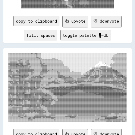
██████████████████████████████████████▓▓▓▓████▓▓▓▓████▓▓██████████▓▓▓▓▓▓░░░░░░▓▓▓▓▓▓▓▓██▓▓▓▓▓▓████▓▓▓▓▓▓▓▓▓▓▓▓████████████████████████████████████████████

██████████████████████████████████████████████████████▓▓▓▓██████████▓▓▓▓▓▓▒▒▒▒▓▓▓▓▓▓████▓▓████████▓▓▓▓▓▓▓▓▓▓▓▓▓▓████████▓▓████████████████████████████████

██████████████████████████████████████████████████████▓▓▓▓██████████▓▓▓▓▓▓▒▒▒▒▓▓▓▓██████████████▓▓▓▓▓▓▓▓▓▓▓▓▓▓▓▓██████████████████████████████████████████

▓▓██████████████████████████████████████▓▓████▓▓████▓▓▓▓██████▓▓████████▓▓▒▒▒▒▓▓▓▓▓▓██▓▓██████████▓▓▓▓██▓▓▓▓██▓▓██████████████████████████████████████████

▓▓████████████████████████████████████████████████████████████▓▓████████▓▓██▒▒▒▒▒▒▓▓████▓▓██████████████▓▓████████████████████████████████████████████████

▓▓████████████████████████████████████████████▓▓██████▓▓████▓▓██████████████▓▓▓▓▒▒▒▒▓▓██▓▓██████████████▓▓████████████████████████████████████████████████

copy to clipboard
👍 upvote
👎 downvote
fill: spaces
toggle palette ▓→✊🏽
▒▒▒▒▒▒▒▒▒▒▒▒▒▒▒▒▒▒▒▒▒▒▒▒▒▒▒▒▒▒▒▒▒▒▒▒▒▒▓▓▒▒▒▒▓▓▓▓▒▒▒▒▒▒░░░░░░░░░░░░░░░░░░░░░░░░░░░░░░░░░░░░░░░░░░░░░░░░░░░░░░░░░░░░░░░░░░░░░░░░░░░░░░░░░░░░░░░░░░░░░░░░░░░░░░░░░░░░░░░░░░░░░░░░░░░░░░▒▒▒▒▒▒▒▒▒▒▒▒▒▒▒▒
▒▒▒▒▒▒▒▒▒▒▒▒▒▒▒▒▒▒▒▒▒▒▒▒▒▒▒▒▒▒▒▒▒▒▒▒▒▒▒▒▒▒▒▒▒▒▓▓▒▒▒▒▒▒░░░░░░░░░░░░░░░░░░░░░░░░░░░░░░░░░░░░░░░░░░░░░░░░░░░░░░░░░░░░░░░░░░░░░░░░░░░░░░░░░░░░░░░░░░░░░░░░░░░░░░░░░░░░░░░░░░░░░░░░░░▒▒▒▒▒▒▒▒▒▒▒▒▒▒▒▒▒▒▒▒
▒▒▒▒▒▒▒▒▒▒▒▒▒▒▒▒▒▒▒▒▒▒▒▒▒▒▒▒▒▒▒▒▒▒▒▒▒▒▒▒▒▒▒▒▒▒▓▓▒▒▒▒▒▒░░░░░░░░░░░░░░░░░░░░░░░░░░░░░░░░░░░░░░░░░░░░░░░░░░░░░░░░░░░░░░░░░░░░░░░░░░░░░░░░░░░░░░░░░░░░░░░░░░░░░░░░░░░░░░░░░░░░░░░░▒▒▒▒▒▒▒▒▒▒▒▒▒▒▒▒▒▒▒▒▒▒
▒▒▒▒▒▒▒▒▒▒▒▒▒▒▒▒▒▒▒▒▒▒▒▒▒▒▒▒▒▒▒▒▒▒▒▒▒▒▒▒▒▒▒▒▒▒▓▓▓▓▒▒▒▒░░░░░░░░░░░░░░░░░░░░░░░░░░░░░░░░░░░░░░░░░░░░░░░░░░░░░░░░░░░░░░░░░░░░░░░░░░░░░░░░░░░░░░░░░░░░░░░░░░░░░░░░░░░░░░░░░░░░░░▒▒▒▒▒▒▒▒▒▒▒▒▒▒▒▒▒▒▒▒▒▒▒▒
▒▒▒▒▒▒▒▒▒▒▒▒▒▒▒▒▒▒▒▒▒▒▒▒▒▒▒▒▒▒▒▒▒▒▒▒▒▒▒▒▒▒▒▒▒▒▒▒▒▒▓▓▒▒▒▒░░░░░░░░░░░░░░░░▒▒▒▒▒▒░░░░░░░░░░░░░░░░░░░░░░░░░░░░░░░░░░░░░░░░░░░░░░░░░░░░░░░░░░░░░░░░░░░░░░░░░░░░░░░░░░░░░░░░░░░░░░▒▒▒▒▒▒▒▒▒▒▒▒▒▒▒▒▒▒▒▒▒▒▒▒
▒▒▒▒▒▒▒▒▒▒▒▒▒▒▒▒▒▒▒▒▓▓▒▒▒▒▒▒▒▒▒▒▒▒▒▒▒▒▒▒▒▒▒▒▒▒▒▒▒▒▒▒▒▒▒▒▒▒▒▒▒▒▒▒▒▒▒▒▒▒▒▒▒▒▒▒▒▒▒▒▒▒░░░░░░░░░░░░░░░░░░░░░░░░░░░░░░░░░░░░░░░░░░░░░░░░░░░░░░░░░░░░░░░░░░░░░░░░░░░░░░░░░░░░░░░░▒▒▒▒▒▒▒▒▒▒▒▒▒▒▒▒▒▒▒▒▒▒▒▒▒▒
▒▒▒▒▒▒▒▒▒▒▒▒▒▒▒▒▓▓▓▓▒▒▒▒▒▒▒▒▒▒▓▓▓▓▒▒▒▒▒▒▒▒▒▒▒▒▒▒▒▒▒▒▓▓▒▒▒▒▒▒▒▒▒▒▒▒▒▒▒▒▒▒▒▒▒▒▒▒▒▒▒▒▒▒▒▒▒▒░░░░░░░░░░░░░░░░░░░░░░░░░░░░░░░░░░░░░░░░░░░░░░░░░░░░░░░░░░░░░░░░░░░░░░░░░░░░░░░░░░░░░░▒▒▒▒▒▒▒▒▒▒▒▒▒▒▒▒▒▒▒▒▒▒
▒▒▓▓▓▓▓▓▓▓▓▓▓▓▒▒▒▒▓▓▓▓▓▓▒▒▒▒▓▓▓▓▓▓▒▒▒▒▒▒▒▒▒▒▒▒▒▒▒▒▒▒▓▓▓▓▒▒▒▒▒▒▒▒▒▒▒▒▒▒▒▒▒▒▒▒▒▒▒▒▒▒▒▒▒▒▒▒▒▒░░░░░░░░░░░░░░░░░░░░░░░░░░░░░░░░░░░░░░░░░░░░░░░░░░░░░░░░░░░░      ░░░░░░░░░░░░░░░░░░░░▒▒▒▒▒▒▒▒▒▒▒▒▒▒▒▒▒▒▒▒
▓▓▓▓▓▓▓▓▓▓▓▓▓▓▓▓▓▓▓▓██▓▓▒▒▒▒▒▒▓▓▓▓▓▓▒▒▒▒▒▒▒▒▒▒▒▒▒▒▒▒▓▓▓▓▒▒▓▓▒▒▒▒▒▒▒▒▒▒▒▒▒▒▒▒▒▒▒▒▒▒▒▒▒▒▒▒▒▒░░░░░░░░░░░░░░░░░░░░░░░░░░░░░░░░░░░░░░░░░░░░░░░░░░░░░░░░░░        ░░  ▒▒░░░░░░░░▒▒░░▒▒▒▒▒▒▒▒▒▒▒▒▒▒▒▒▒▒▒▒▒▒
▓▓▓▓▓▓▓▓▓▓▓▓████▓▓▒▒██▓▓▒▒▒▒▒▒▓▓▓▓▓▓▒▒▒▒▒▒▒▒▒▒▒▒▒▒▒▒▒▒▓▓▓▓▒▒▒▒▒▒▒▒▒▒▒▒▒▒▒▒▒▒▒▒▒▒▒▒▒▒▒▒▒▒▒▒▒▒░░░░░░░░░░░░░░░░░░░░░░░░░░░░░░░░░░░░░░░░░░░░░░░░░░░░░░    ░░      ░░  ░░░░░░▒▒▒▒▒▒▒▒▒▒▒▒▒▒▒▒▒▒▒▒▒▒▒▒▒▒▒▒
▒▒▓▓▓▓▓▓▓▓▓▓▓▓▓▓██▓▓▓▓██▓▓▓▓▓▓▓▓▒▒▒▒▒▒▒▒▒▒▒▒▒▒▒▒▒▒▒▒▒▒▓▓▓▓▓▓▓▓▓▓▒▒▒▒▒▒▒▒▒▒▒▒▒▒▒▒▒▒▒▒▒▒▒▒▒▒▒▒░░░░░░░░░░░░░░░░░░░░░░░░░░░░░░░░░░░░░░░░░░░░░░░░░░░░    ░░            ░░  ░░▒▒▒▒▒▒▒▒▒▒▒▒▒▒▒▒▒▒▒▒▒▒▒▒▒▒▒▒
▓▓▓▓▓▓▓▓▓▓▓▓██▓▓▓▓▓▓██▓▓██▓▓▓▓▓▓▒▒▓▓▓▓▒▒▒▒▒▒▒▒▒▒▒▒▒▒▒▒▓▓▓▓▓▓▓▓▓▓▒▒▒▒▒▒▒▒▒▒▒▒▒▒▒▒▒▒▒▒▒▒▒▒▒▒▒▒▒▒▒▒▒▒░░░░░░░░░░░░░░░░░░░░░░░░░░░░░░░░░░░░░░░░░░░░░░  ░░░░░░▒▒▓▓▓▓▓▓▓▓▒▒▒▒  ░░▒▒▒▒▒▒▒▒▒▒▒▒▒▒▒▒▒▒▒▒▒▒▒▒▒▒
▓▓▓▓▓▓▓▓▓▓▓▓▓▓▓▓▓▓▓▓▓▓▓▓▓▓▓▓▓▓▓▓▓▓▓▓▒▒▒▒▒▒▒▒▒▒▒▒▒▒▒▒▒▒▒▒▓▓▓▓▓▓▓▓▒▒▒▒▒▒▒▒▒▒▒▒▒▒▒▒▒▒▒▒▒▒▒▒▒▒▒▒▒▒▒▒▒▒▒▒░░░░░░░░░░░░░░░░░░░░░░░░░░░░░░░░░░░░  ▒▒▒▒▓▓▒▒▓▓▒▒▓▓▓▓▒▒▓▓▓▓▓▓▒▒▓▓▓▓▓▓██▒▒▒▒▒▒▒▒▒▒▒▒▒▒▒▒▒▒▒▒▒▒▒▒
▒▒▓▓▒▒▒▒▒▒▒▒▒▒▒▒▒▒▓▓▓▓▓▓▓▓▓▓▓▓▓▓▓▓▓▓▓▓▓▓▓▓▒▒▒▒▒▒▒▒▒▒▒▒▒▒▓▓▓▓▓▓▓▓▒▒▒▒▒▒▒▒▓▓▒▒▒▒▒▒▒▒▒▒▒▒▒▒▒▒▒▒▒▒▒▒▒▒▒▒▒▒░░░░░░░░░░░░░░░░░░░░░░░░░░░░░░░░░░▒▒▓▓▓▓▒▒▒▒▒▒▒▒▒▒▓▓▓▓▓▓▓▓▓▓▓▓▓▓▓▓▓▓▓▓▓▓▓▓▒▒▒▒▒▒▒▒▒▒▒▒▒▒▒▒▒▒▒▒
▓▓▓▓▒▒▒▒▒▒▒▒▓▓▓▓▒▒▓▓▓▓▓▓▓▓▓▓▓▓▓▓▓▓▓▓▓▓▓▓▓▓▒▒▒▒▒▒▒▒▒▒▒▒▒▒▓▓▓▓▓▓▓▓▒▒▓▓▒▒▒▒▒▒▒▒▒▒▒▒▒▒▒▒▒▒▒▒▒▒▒▒▒▒▒▒▒▒▒▒▒▒░░░░░░░░░░░░░░░░░░░░░░░░░░░░░░░░▒▒▓▓▓▓▓▓▒▒▒▒▓▓▓▓▒▒▒▒▒▒▓▓▓▓▓▓▒▒▓▓▓▓▓▓▓▓▓▓██▓▓██▒▒▒▒▒▒▒▒▒▒▒▒▒▒▒▒
▓▓▓▓▓▓▓▓▒▒▒▒▓▓▓▓▓▓▓▓▓▓▓▓▓▓▓▓▓▓▓▓▓▓▓▓▓▓▓▓▒▒▒▒▒▒▒▒▒▒▒▒▒▒▓▓▓▓▓▓▓▓▓▓▓▓▒▒▒▒▒▒▒▒▒▒▒▒▒▒▓▓▒▒▒▒▒▒▒▒▒▒▒▒▒▒▒▒▒▒▒▒░░░░▒▒░░░░░░░░░░░░░░░░░░░░░░▒▒▒▒▒▒▓▓▓▓▒▒▓▓▒▒▒▒▓▓▒▒▓▓▒▒▓▓▓▓▓▓▒▒▓▓▓▓▓▓▓▓▓▓▓▓████▓▓▒▒▒▒▒▒▒▒▒▒▒▒▒▒
▓▓▓▓▓▓▒▒▓▓▒▒▒▒▓▓▓▓██▓▓▓▓▓▓▓▓▓▓▓▓▒▒▒▒▒▒▓▓▓▓▒▒▒▒▒▒▒▒▒▒▓▓▓▓▓▓▓▓▓▓▓▓▒▒▒▒▒▒▒▒▒▒▒▒▒▒▒▒▓▓▓▓▓▓▒▒▒▒▒▒▒▒▒▒▒▒▒▒▒▒▒▒▒▒▒▒▒▒▒▒▒▒▒▒▒▒▒▒░░░░░░░░▓▓▒▒▒▒▓▓▓▓▒▒▓▓▒▒▓▓▒▒▓▓▒▒▓▓▒▒▓▓▓▓▓▓▓▓▓▓▓▓▓▓██▓▓▓▓████████▓▓▒▒▒▒▒▒▒▒▒▒
▓▓▓▓▓▓▓▓▓▓▓▓▓▓▓▓▓▓▓▓▓▓▓▓▓▓██▓▓▓▓▓▓▒▒▒▒▓▓▒▒▒▒▒▒▒▒▒▒▒▒▓▓▓▓▓▓▒▒▒▒▒▒▒▒▒▒▒▒▒▒▒▒▒▒▒▒▒▒▒▒▓▓▓▓▒▒▒▒▒▒▒▒▒▒▒▒▒▒▒▒▒▒▒▒▒▒▒▒▒▒▒▒▒▒▒▒▒▒░░░░▒▒▒▒▒▒▓▓▒▒▓▓▓▓▒▒▒▒▒▒▓▓▒▒▓▓▒▒▓▓▓▓▓▓▓▓▓▓▓▓▓▓▓▓▓▓▓▓▓▓▒▒▓▓██▓▓▓▓▓▓▓▓▒▒▒▒▒▒▒▒
▓▓▒▒▒▒▓▓▓▓▓▓▓▓▓▓▓▓██▓▓▓▓▓▓██▓▓▓▓▓▓▒▒▒▒▒▒▒▒▒▒▒▒▒▒▒▒▓▓▒▒▒▒▒▒▒▒▒▒▒▒▒▒▒▒▒▒▒▒▒▒▒▒▒▒▒▒▒▒▓▓▓▓▓▓▓▓▒▒▒▒▒▒▒▒▒▒▒▒▒▒▒▒▒▒▒▒▒▒▒▒▒▒▒▒▒▒▒▒▒▒▒▒▓▓▓▓▓▓▓▓▓▓▒▒▒▒▒▒▓▓▓▓▓▓▓▓▒▒▒▒▒▒▓▓▓▓▓▓▒▒▓▓▓▓▓▓▓▓▓▓▒▒▒▒▓▓▓▓██▓▓████▒▒▒▒▒▒
▓▓▓▓▒▒▓▓▓▓▒▒▒▒▒▒▒▒▓▓▓▓██▓▓▓▓▓▓▓▓▒▒▒▒▒▒▒▒▓▓▒▒▓▓▓▓▓▓▓▓▓▓▒▒▒▒▓▓▒▒▒▒▒▒▒▒▒▒▒▒▒▒▒▒▒▒▒▒▒▒▓▓▓▓▓▓▓▓▓▓▓▓▒▒▒▒▒▒▓▓▒▒▒▒▒▒▒▒▒▒▒▒▒▒▒▒▒▒▒▒▒▒▒▒▒▒▓▓▓▓▓▓▒▒▓▓▓▓▓▓▒▒▓▓▓▓▓▓▒▒▒▒▓▓▓▓▓▓▓▓▒▒▓▓▓▓▓▓▓▓▓▓▒▒▓▓▒▒▓▓▓▓▓▓████▓▓▓▓▒▒
▒▒▓▓▓▓▓▓▓▓▓▓▓▓▓▓▓▓▓▓▓▓██▓▓▓▓▓▓▒▒▒▒▒▒▒▒▓▓▓▓▓▓▓▓▒▒▓▓▓▓████▓▓▒▒▒▒▒▒▒▒▒▒▒▒▓▓▒▒▒▒▒▒▒▒▒▒▓▓████▓▓▓▓▓▓▓▓▓▓▓▓▓▓▓▓▓▓▒▒▒▒▒▒▒▒▒▒▒▒▒▒▓▓▓▓▓▓▓▓▓▓▓▓▒▒▒▒▓▓▓▓▓▓▓▓██▓▓▒▒▒▒▓▓▓▓▓▓▓▓▓▓▓▓▓▓▓▓▓▓▓▓▓▓▓▓▒▒▓▓▓▓▓▓▓▓▒▒██▓▓▓▓▓▓
▒▒▒▒▓▓▓▓▓▓▓▓▓▓▓▓▓▓██▓▓▓▓▓▓▓▓▒▒▒▒▒▒▓▓▓▓▓▓▓▓▓▓▓▓▓▓▓▓▓▓▓▓▓▓▓▓▒▒▒▒▒▒▒▒▓▓▓▓▒▒▒▒▒▒▒▒▓▓▒▒▒▒▒▒▒▒▓▓▓▓████▓▓▓▓▓▓▓▓▓▓▓▓▒▒▒▒▒▒▓▓▓▓▓▓▓▓▓▓▓▓▓▓▓▓▓▓▒▒▓▓▓▓▓▓▓▓▓▓▓▓▒▒▒▒▓▓▓▓▓▓▓▓▓▓▓▓▓▓▓▓▓▓▒▒▓▓▓▓▓▓▒▒▒▒▓▓▓▓▓▓▓▓▒▒▓▓████
▒▒▒▒▒▒▒▒▓▓▓▓▒▒▒▒▒▒██▓▓▓▓▓▓▓▓▓▓▓▓▓▓▓▓▓▓██▓▓▓▓▓▓▓▓▓▓▓▓▓▓▒▒▒▒▒▒▒▒▒▒▒▒▒▒▒▒▒▒▒▒▒▒▓▓▒▒▓▓▒▒▒▒▒▒▒▒▒▒▓▓▓▓▓▓▓▓▓▓▓▓▓▓▓▓▓▓▓▓▒▒▓▓▓▓▓▓▓▓▓▓▓▓▒▒▒▒▒▒▓▓▒▒▓▓▓▓▓▓▓▓▒▒▒▒▒▒▓▓▓▓▓▓▓▓▓▓▓▓▒▒▒▒▒▒▒▒▒▒▒▒▓▓▓▓▓▓▓▓▓▓▒▒▓▓▓▓▓▓▓▓██
▓▓▓▓▓▓▓▓▒▒▓▓▓▓▓▓▓▓▓▓▓▓▓▓▒▒▓▓▓▓▓▓▓▓▓▓▓▓▓▓▓▓▓▓▓▓▓▓▓▓▓▓▓▓▒▒▒▒▒▒▒▒▒▒▒▒▒▒▒▒▒▒▓▓▓▓▓▓▒▒▒▒▒▒▓▓▒▒▒▒▒▒▒▒▓▓▒▒▓▓▓▓▓▓▓▓▓▓▒▒▓▓▓▓▓▓▓▓▓▓▓▓▓▓▓▓▓▓▒▒▓▓▓▓▓▓▓▓▒▒▒▒▒▒▒▒▒▒▒▒▓▓▓▓▓▓▓▓▓▓▓▓▓▓▓▓▓▓▓▓▓▓▓▓▓▓▓▓▓▓▒▒▓▓▓▓▓▓▒▒▓▓▓▓▓▓
▒▒▓▓▒▒▓▓▒▒▓▓▓▓▒▒▒▒▓▓▓▓▓▓▒▒▓▓▓▓▒▒▒▒▓▓▓▓▓▓▓▓▓▓▒▒▓▓▓▓▓▓▒▒▒▒▒▒▒▒▒▒▒▒▒▒▓▓▓▓▓▓▓▓▓▓▓▓▓▓▓▓▒▒▒▒▒▒▒▒▒▒▓▓▓▓▓▓▓▓▓▓▓▓▓▓▒▒▓▓▓▓▓▓▒▒▓▓▓▓▒▒▒▒▒▒▒▒▒▒▒▒▒▒▒▒▒▒▒▒▒▒▓▓▓▓▓▓▓▓▓▓▓▓▓▓▒▒▓▓▓▓▓▓▓▓▓▓▒▒▓▓▓▓▓▓▓▓▓▓▓▓▓▓▒▒▓▓▓▓▓▓▒▒▒▒
▒▒▒▒▓▓▓▓▓▓▓▓▓▓▓▓▒▒▓▓▓▓▓▓▒▒▓▓▓▓▓▓▒▒▒▒▓▓▓▓▓▓▓▓▒▒▓▓▓▓▓▓▒▒▒▒▒▒▒▒▒▒▒▒▒▒▓▓▓▓▒▒▒▒▒▒▓▓▓▓▓▓▓▓▓▓▒▒▒▒▒▒▒▒▒▒▒▒▒▒▒▒▓▓▓▓▓▓▒▒▒▒▓▓▒▒▒▒▒▒▒▒▒▒▒▒▒▒▒▒▒▒▒▒▒▒▒▒▒▒▒▒▒▒▒▒▒▒▒▒▒▒▒▒▒▒▒▒▓▓▓▓▓▓▓▓▓▓▓▓▓▓▓▓▓▓▓▓▓▓▓▓▓▓▓▓▓▓▓▓██▓▓▓▓
▓▓▒▒▒▒▓▓▓▓▓▓▓▓▓▓▓▓▓▓▓▓▓▓▓▓██▓▓▓▓▒▒▒▒▓▓▓▓▓▓▓▓▒▒▓▓▓▓▓▓▒▒▓▓▓▓▒▒▒▒▓▓▓▓▓▓▒▒▒▒▒▒▒▒▒▒▒▒▒▒▒▒▒▒▒▒▒▒▒▒▒▒▒▒▒▒▒▒▒▒▒▒▒▒▒▒▒▒▒▒▒▒▓▓▓▓████████▓▓▓▓▓▓▓▓▓▓▓▓▒▒▒▒▒▒▒▒▒▒▒▒▒▒▒▒▒▒▒▒▒▒▒▒▒▒▒▒▒▒▒▒▒▒▒▒▓▓▓▓▓▓▓▓▓▓▓▓▒▒▓▓▓▓████
▓▓▓▓▓▓▓▓▓▓▒▒▓▓██▓▓▓▓██▓▓▓▓▓▓▓▓▓▓▒▒▒▒▓▓▓▓▓▓▓▓▒▒▓▓▓▓▓▓▒▒▒▒▒▒▒▒▒▒▒▒▒▒▒▒▒▒▒▒▒▒▒▒▒▒▒▒▒▒▒▒▓▓▓▓▓▓▓▓▓▓▒▒▓▓▓▓▓▓▓▓████████████████████▓▓██████████████████████████████████████▓▓▓▓▒▒▒▒▒▒▒▒▒▒▓▓▒▒▓▓▓▓▓▓▒▒▓▓▒▒▓▓
▓▓▓▓▓▓▓▓▓▓▒▒▓▓▓▓▓▓▓▓██▓▓▒▒██▓▓▓▓▓▓▓▓▓▓▓▓▓▓██▒▒▒▒▓▓▓▓▒▒▓▓▒▒▓▓▒▒▒▒▒▒▒▒▓▓▓▓▓▓████▓▓██▓▓▓▓██▓▓██▓▓▓▓████▓▓████▓▓▓▓██████████████████████████████████████████████▓▓▓▓▓▓██████████▒▒▒▒▒▒▒▒▒▒▒▒▒▒▒▒▒▒▓▓▒▒▒▒
▒▒▓▓▓▓▓▓▓▓▒▒▓▓▓▓▓▓▓▓██▓▓▓▓▓▓▓▓▓▓▓▓▓▓██▓▓▓▓▓▓▓▓▓▓▓▓▒▒▒▒▒▒▓▓▒▒██████████▓▓████▓▓▓▓██▓▓██▓▓██▓▓████▓▓▓▓▓▓██████████████████████████████████████████████▓▓██████████████▓▓████████████▓▓▓▓▓▓▒▒▒▒▒▒▒▒▒▒▓▓
▓▓▓▓▓▓▓▓▓▓▒▒▓▓▓▓▓▓▓▓██▓▓▓▓██▓▓▓▓▓▓▒▒▓▓██▓▓▓▓▓▓▓▓▒▒▒▒▒▒▒▒▒▒▒▒▒▒▓▓▓▓▓▓▓▓▓▓▓▓▓▓████████████████████████████████████████▓▓████████████████████████████████████████████████████████▓▓▓▓▓▓████████▓▓▒▒▒▒▒▒
▓▓▓▓▓▓▓▓▓▓▒▒▓▓██▓▓▓▓▓▓▓▓▓▓██▓▓▒▒▓▓▒▒▓▓▓▓▓▓▓▓▓▓▓▓▓▓▓▓▓▓▓▓▒▒▒▒▒▒▒▒▒▒▒▒▓▓██████████████▓▓████████████████████████▓▓▓▓▓▓▓▓▓▓▓▓▓▓██████████████████████████████████████████████████████▓▓████▓▓██▓▓████▓▓
▓▓▓▓▓▓▓▓▓▓▒▒▓▓▓▓▓▓▓▓▓▓▓▓████▓▓▒▒▒▒▒▒▓▓▓▓▓▓▓▓▓▓▓▓▓▓▓▓▓▓▓▓▓▓▒▒▒▒▒▒▒▒▒▒▒▒▓▓▓▓████████████████████████████▓▓▓▓▓▓▓▓▓▓▓▓▓▓▓▓▓▓▓▓▓▓▓▓▓▓████▓▓████████████████████████████████████████████████████▓▓██▓▓▓▓▓▓
▓▓▓▓▓▓▓▓▓▓▒▒▓▓▓▓▒▒▓▓▓▓▓▓██▓▓▒▒▒▒▒▒▒▒▓▓▓▓▓▓▒▒▓▓▓▓▓▓▓▓▓▓▓▓▓▓▓▓▒▒▓▓▒▒▒▒▒▒▒▒▒▒▓▓██████████████████████▓▓▓▓▓▓▓▓▓▓▓▓▓▓▓▓▓▓▓▓▓▓▓▓▓▓▓▓▓▓▓▓▓▓▓▓▓▓▓▓▓▓▓▓████▓▓▓▓██████████████████████████████████████████████
▓▓▒▒▓▓▓▓▓▓▓▓▓▓▓▓▓▓▓▓▓▓▓▓▓▓██████▓▓████▓▓▓▓▒▒██▓▓▓▓▓▓▓▓▓▓▓▓▓▓▓▓▓▓▓▓▓▓▒▒▒▒▒▒▓▓████████████████████▓▓▓▓▓▓▓▓▓▓▓▓▓▓▓▓▓▓▓▓▓▓▓▓▓▓▓▓▓▓▓▓▓▓▓▓▓▓▓▓▓▓▓▓▓▓▓▓▓▓██████████████████████████████████████████████████
▓▓▒▒▒▒▓▓▓▓▒▒▓▓██▓▓▓▓▓▓▓▓▓▓██████▓▓████▓▓▓▓▒▒▓▓▓▓▓▓▒▒▓▓▓▓▓▓▓▓████▓▓▓▓▓▓▒▒▒▒▒▒▒▒▓▓▓▓▓▓▓▓████▓▓▓▓▓▓▓▓▓▓▓▓▓▓▓▓▓▓▓▓▓▓▓▓▓▓▓▓▓▓▓▓▓▓▓▓▓▓▓▓▓▓▓▓▓▓▓▓▓▓▓▓▓▓▓▓▓▓▓▓▓▓▓▓▓▓████████████████████████████████████▓▓▓▓
▓▓▓▓▒▒▓▓▒▒▒▒▓▓▓▓██▓▓▓▓▓▓▓▓██████▓▓████▓▓██▓▓▓▓▓▓▓▓▒▒▒▒▓▓██▓▓▓▓▓▓▓▓▓▓▓▓▓▓▒▒▒▒▒▒▒▒▓▓▓▓▓▓▓▓▓▓▓▓▓▓▓▓▓▓▓▓▓▓▓▓▓▓▓▓▓▓▓▓▓▓▓▓▓▓▓▓▓▓▓▓▓▓▓▓▓▓▓▓▓▓▓▓▓▓▓▓▓▓▓▓▓▓▓▓▓▓▓▓▓▓▓▓▓▓████████████████████████████▓▓▓▓▓▓▓▓▓▓
▓▓▓▓▓▓▓▓▓▓▓▓▓▓▓▓▓▓▓▓▒▒▓▓▓▓▓▓▓▓▓▓▓▓▓▓▓▓▓▓▓▓▓▓▓▓▓▓▓▓▒▒▓▓▓▓████▓▓▓▓▓▓▓▓▓▓▓▓▒▒▒▒▒▒▒▒▓▓▓▓▓▓▓▓▓▓▓▓▓▓▓▓▓▓▓▓▓▓▓▓▓▓▓▓▓▓▓▓▓▓▓▓▓▓▓▓▓▓▓▓▓▓▓▓▓▓▓▓▓▓▓▓▓▓▓▓▓▓▓▓▓▓▓▓▓▓▓▓▓▓▓▓▓▓▓▓▓▓▓▓▓▓▓▓▓▓▓▓▓▓▓▓▓▓▓▓▓▓▓▓▓▓▓▓▓▓▓▓▓▓▓▓
▓▓▓▓▒▒▓▓▓▓▓▓▓▓▓▓▓▓██▓▓▓▓▓▓▓▓▓▓▓▓▓▓██▓▓▓▓▓▓▓▓▓▓▓▓▓▓▓▓▓▓████▓▓██▓▓▓▓▓▓▒▒▓▓▓▓▓▓▒▒▒▒▒▒▓▓▓▓▓▓▓▓▓▓▓▓▓▓▓▓▓▓▓▓▓▓▓▓▓▓▓▓▓▓▓▓▓▓▓▓▓▓▓▓▓▓▓▓▓▓▓▓▓▓▓▓▓▓▓▓▓▓▓▓▓▓▓▓▓▓▓▓▓▓▓▓▓▓▓▓▓▓▓▓▓▓▓▓▓▓▓▓▓▓▓▓▓▓▓▓▓▓▓▓▓▓▓▓▓▓▓▓▓▓▓▓▓▓
▓▓▓▓▓▓▓▓▓▓▒▒▓▓▓▓▓▓▓▓▓▓▓▓▒▒▓▓▒▒▒▒▓▓▓▓▓▓▓▓▓▓▓▓▓▓▓▓▒▒▓▓▓▓▓▓████▓▓████▓▓▓▓▓▓▓▓▒▒▓▓▒▒▒▒▓▓▓▓▓▓▓▓▓▓▓▓▓▓▓▓▓▓▓▓▓▓▓▓▓▓▓▓▓▓▓▓▓▓▓▓▓▓▓▓▓▓▓▓▓▓▓▓▓▓▓▓▓▓▓▓▓▓▓▓▓▓▓▓▓▓▓▓▓▓▓▓▓▓▓▓▓▓▓▓▓▓▓▓▓▓▓▓▓▓▓▓▓▓▓▓▓▓▓▓▓▓▓▓▓▓▓▓▓▓▓▓▓▓
▓▓▓▓██▓▓▓▓▒▒▓▓▓▓▓▓▓▓▓▓▓▓▒▒▓▓▓▓▒▒▒▒▒▒▓▓▓▓▓▓▓▓▓▓▓▓▒▒▓▓▓▓▓▓████▓▓▓▓▓▓▓▓▓▓▓▓▒▒▒▒▒▒▓▓▓▓▓▓▓▓▓▓▓▓▓▓▓▓▓▓▓▓▓▓▓▓▓▓▓▓▓▓▓▓▓▓▓▓▓▓▓▓▓▓▓▓▓▓▓▓▓▓▓▓▓▓▓▓▓▓▓▓▓▓▓▓▓▓▓▓▓▓▓▓▓▓▓▓▓▓▓▓▓▓▓▓▓▓▓▓▓▓▓▓▓▓▓▓▓▓▓▓▓▓▓▓▓▓▓▓▓▓▓▓▓▓▓▓▓▓
▓▓▓▓▓▓▓▓▓▓▒▒▓▓▓▓▓▓▓▓▒▒▓▓▒▒▓▓▓▓▒▒▒▒▒▒▓▓▓▓▓▓▓▓▓▓▓▓▓▓▓▓▓▓▓▓██▓▓▓▓▓▓▓▓▓▓██▒▒▒▒▒▒▒▒▓▓▓▓▓▓▓▓▓▓▓▓▓▓▓▓▓▓▓▓▓▓▓▓▓▓▓▓▓▓▓▓▓▓▓▓▓▓▓▓▓▓▓▓▓▓▓▓▓▓▓▓▓▓▓▓▓▓▓▓▓▓▓▓▓▓▓▓▓▓▓▓▓▓▓▓▓▓▓▓▓▓▓▓▓▓▓▓▓▓▓▓▓▓▓▓▓▓▓▓▓▓▓▓▓▓▓▓▓▓▓▓▓▓▓▓▓▓
▓▓██▓▓▓▓▓▓▓▓▓▓▓▓▓▓▓▓▓▓▒▒▒▒▓▓▓▓▓▓▓▓▓▓▓▓▓▓▓▓▓▓▓▓▒▒▓▓▓▓▒▒▓▓██▓▓▓▓▓▓▓▓▓▓▓▓▒▒▒▒▓▓▓▓▓▓▓▓▓▓▓▓▓▓▓▓▓▓▓▓▓▓▓▓▓▓▓▓▓▓▓▓▓▓▓▓▓▓▓▓▓▓▓▓▓▓▓▓▓▓▓▓▓▓▓▓▓▓▓▓▓▓▓▓▓▓▓▓▓▓▓▓▓▓▓▓▓▓▓▓▓▓▓▓▓▓▓▓▓▓▓▓▓▓▓▓▓▓▓▓▓▓▓▓▓▓▓▓▓▓▓▓▓▓▓▓▓▓▓▓▓▓
▓▓▒▒▓▓▓▓▒▒▓▓▓▓██▓▓▓▓▓▓▓▓▓▓▓▓▓▓▓▓▓▓▓▓██▓▓▓▓▓▓▓▓▒▒▓▓▓▓▒▒▓▓▒▒▓▓▓▓▓▓▓▓▓▓▓▓▓▓▓▓▓▓▓▓▓▓▓▓▓▓▓▓▓▓▓▓▓▓▓▓▓▓▓▓▓▓▓▓▓▓▓▓▓▓▓▓▓▓▓▓▓▓▓▓▓▓▓▓▓▓▓▓▓▓▓▓▓▓▓▓▓▓▓▓▓▓▓▓▓▓▓▓▓▓▓▓▓▓▓▓▓▓▓▓▓▓▓▓▓▓▓▓▓▓▓▓▓▓▓▓▓▓▓▓▓▓▓▓▓▓▓▓▓▓▓▓▓▓▓▓▓▓
▒▒▒▒▒▒▒▒▒▒▒▒▒▒▒▒▒▒▒▒▒▒▓▓▓▓▓▓▓▓▓▓▓▓▓▓██▓▓▓▓▓▓▓▓▓▓▓▓▓▓▒▒▒▒▒▒▒▒▓▓▓▓▓▓▓▓▓▓▓▓▓▓▓▓▓▓▓▓▓▓▓▓▓▓▓▓▓▓▓▓▓▓▓▓▓▓▓▓▓▓▓▓▓▓▓▓▓▓▓▓▓▓▓▓▓▓▓▓▓▓▓▓▓▓▓▓▓▓▓▓▓▓▓▓▓▓▓▓▓▓▓▓▓▓▓▓▓▓▓▓▓▓▓▓▓▓▓▓▓▓▓▓▓▓▓▓▓▓▓▓▓▓▓▓▓▓▓▓▓▓▓▓▓▓▓▓▓▓▓▓▓▓▓▓
▒▒▒▒▒▒▓▓▓▓▓▓▓▓▓▓▓▓▓▓▓▓▓▓▒▒▒▒▒▒▒▒▒▒▓▓▓▓▒▒▓▓▓▓▓▓▓▓▒▒▓▓▓▓▒▒▒▒▒▒▒▒▒▒▓▓▓▓▓▓▓▓▓▓▓▓▓▓▓▓▓▓▓▓▓▓▓▓▓▓▓▓▓▓▓▓▓▓▓▓▓▓▓▓▓▓▓▓▓▓▓▓▓▓▓▓▓▓▓▓▓▓▓▓▓▓▓▓▓▓▓▓▓▓▓▓▓▓▓▓▓▓▓▓▓▓▓▓▓▓▓▓▓▓▓▓▓▓▓▓▓▓▓▓▓▓▓▓▓▓▓▓▓▓▓▓▓▓▓▓▓▓▓▓▓▓▓▓▓▓▓▓▓▓▓▓
▓▓▓▓▓▓▓▓▓▓▓▓▓▓▒▒▒▒▓▓▓▓▓▓▒▒▒▒▒▒▓▓▓▓▓▓▓▓▓▓▓▓▓▓▓▓▓▓▓▓▓▓▓▓▓▓▓▓▒▒▒▒▒▒▓▓▓▓▓▓▓▓▓▓▓▓▓▓▓▓▓▓▓▓▓▓▓▓▓▓▓▓▓▓▓▓▓▓▓▓▓▓▓▓▓▓▓▓▓▓▓▓▓▓▓▓▓▓▓▓▓▓▓▓▓▓▓▓▓▓▓▓▓▓▓▓▓▓▓▓▓▓▓▓▓▓▓▓▓▓▓▓▓▓▓▓▓▓▓▓▓▓▓▓▓▓▓▓▓▓▓▓▓▓▓▓▓▓▓▓▓▓▓▓▓▓▓▓▓▓▓▓▓▓▓▓
▓▓▓▓▓▓▓▓▓▓▓▓▓▓▒▒▓▓▓▓▓▓▓▓▓▓▓▓▓▓▓▓▓▓██▓▓▓▓▓▓██▓▓▓▓▓▓██▓▓▓▓▓▓▓▓▒▒▒▒▒▒▓▓▓▓▓▓▓▓▓▓▓▓▓▓▓▓▓▓▓▓▓▓▓▓▓▓▓▓▓▓▓▓▓▓▓▓▓▓▓▓▓▓▓▓▓▓▓▓▓▓▓▓▓▓▓▓▓▓▓▓▓▓▓▓▓▓▓▓▓▓▓▓▓▓▓▓▓▓▓▓▓▓▓▓▓▓▓▓▓▓▓▓▓▓▓▓▓▓▓▓▓▓▓▓▓▓▓▓▓▓▓▓▓▓▓▓▓▓▓▓▓▓▓▓▓▓▓▓▓▓
▓▓▓▓▓▓▓▓▓▓▓▓▓▓▓▓▒▒▓▓▓▓▓▓▓▓▓▓▓▓▓▓▓▓▓▓▓▓▓▓▓▓▓▓▓▓▓▓▓▓▓▓▓▓▓▓▓▓▒▒▓▓▒▒▒▒▓▓▓▓▓▓▓▓▓▓▓▓▓▓▓▓▓▓▓▓▓▓▓▓▓▓▓▓▓▓▓▓▓▓▓▓▓▓▓▓▓▓▓▓▓▓▓▓▓▓▓▓▓▓▓▓▓▓▓▓▓▓▓▓▓▓▓▓▓▓▓▓▓▓▓▓▓▓▓▓▓▓▓▓▓▓▓▓▓▓▓▓▓▓▓▓▓▓▓▓▓▓▓▓▓▓▓▓▓▓▓▓▓▓▓▓▓▓▓▓▓▓▓▓▓▓▓▓▓▓
▓▓▓▓▓▓▓▓▓▓▓▓▓▓▓▓▓▓▓▓▓▓▓▓▓▓▓▓▓▓▓▓▓▓▓▓▒▒▓▓▒▒▒▒▓▓▒▒▓▓▓▓▓▓▓▓▓▓▓▓▓▓▒▒▒▒▒▒▓▓▓▓▓▓▓▓▓▓▓▓▓▓▓▓▓▓▓▓▓▓▓▓▓▓▓▓▓▓▓▓▓▓▓▓▓▓▓▓▓▓▓▓▓▓▓▓▓▓▓▓▓▓▓▓▓▓▓▓▓▓▓▓▓▓▓▓▓▓▓▓▓▓▓▓▓▓▓▓▓▓▓▓▓▓▓▓▓▓▓▓▓▓▓▓▓▓▓▓▓▓▓▓▓▓▓▓▓▓▓▓▓▓▓▓▓▓▓▓▓▓▓▓▓▓▓▓
▓▓▓▓▒▒▓▓▓▓▓▓▓▓▓▓▓▓▓▓▓▓▒▒▓▓▓▓▒▒▒▒▒▒▒▒▒▒▒▒▒▒▒▒▒▒▒▒▒▒▓▓▓▓▓▓▓▓▒▒▒▒▒▒▒▒▒▒▒▒▓▓▓▓▓▓▓▓▓▓▓▓▓▓▓▓▓▓▓▓▓▓▓▓▓▓▓▓▓▓▓▓▓▓▓▓▓▓▓▓▓▓▓▓▓▓▓▓▓▓▓▓▓▓▓▓▓▓▓▓▓▓▓▓▓▓▓▓▓▓▓▓▓▓▓▓▓▓▓▓
copy to clipboard
👍 upvote
👎 downvote