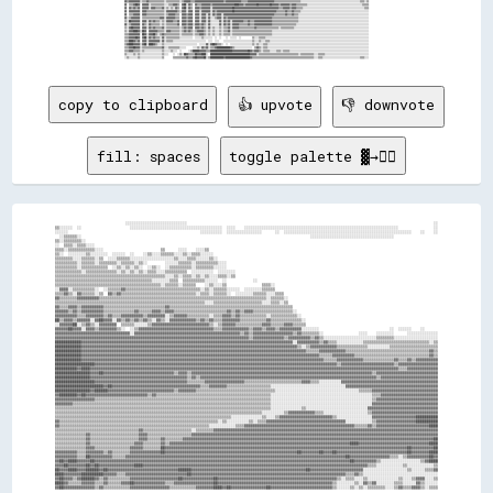
copy to clipboard
👍 upvote
👎 downvote
fill: spaces
toggle palette ▓→✊🏽
                                ░░░░░░░░░░░░░░░░░░░░░░░░░░░░                                                                                                                ░░
▒▒░░░░░░  ░░                      ░░░░░░░░░░░░░░░░░░░░░░░░░░░░░░░░░░░░░░░░░░  ░░░░    ░░░░░░░░░░░░░░░░░░░░░░░░░░░░░░░░░░░░░░░░░░░░░░░░░░░░░░░░░░░░░░░░░░░░░░                ░░
░░░░░░                                                            ░░░░░░░░░░  ░░░░░░░░░░░░░░░░      ░░  ░░░░░░░░░░░░░░░░░░░░░░░░░░░░░░░░░░░░░░░░░░░░░░░░░░░░░░░░░░    ░░    ░░
  ░░▒▒▒▒▒▒░░                                                                                                        ░░░░░░░░░░░░░░░░░░░░░░░░░░░░░░░░░░░░░░                    
▒▒░░▒▒▒▒▒▒▒▒░░                                                                                                                                                                
░░  ▒▒▒▒░░▒▒▒▒░░░░                                                                                                                                                            
▒▒▒▒░░▒▒▒▒▒▒▒▒▒▒▒▒░░░░                          ▒▒      ░░░░    ░░░░▒▒                                                                                                        
▒▒░░  ░░░░░░░░▒▒░░░░░░░░  ░░░░░░  ░░    ░░▒▒░░░░▒▒▒▒▒▒░░░░▒▒░░▒▒▒▒░░░░░░                                                                                                      
▒▒▒▒▒▒▒▒░░░░▒▒▒▒▒▒░░▒▒  ░░░░▒▒▒▒▒▒░░░░░░░░░░░░░░░░░░░░▒▒░░░░▒▒▒▒░░░░░░▒▒░░                                                                                                    
▒▒▒▒▒▒▒▒▒▒░░▒▒▒▒▒▒░░▒▒▒▒▒▒▒▒░░▒▒▒▒▒▒░░▒▒░░        ░░░░░░▒▒▒▒▒▒░░▒▒▒▒▒▒▒▒▒▒░░░░                                                                                                
▒▒▒▒▒▒▒▒▒▒░░▒▒▒▒▒▒▒▒▒▒▒▒  ░░▒▒░░▒▒░░▒▒░░  ░░▒▒░░  ░░▒▒▒▒▒▒▒▒▒▒░░▒▒▒▒▒▒▒▒░░░░░░                                                                                                
▒▒▒▒▒▒▒▒▒▒▒▒░░▒▒▒▒▒▒▒▒▒▒▒▒▒▒░░▒▒░░▒▒░░▒▒░░▒▒▒▒░░░░▒▒▒▒▒▒▒▒▒▒  ░░░░░░░░░░  ░░░░░░░░                                                                                            
▒▒▒▒▒▒▒▒▒▒▒▒▒▒▒▒▒▒▒▒▒▒▒▒▒▒▒▒▒▒▒▒▒▒▒▒▒▒▒▒▒▒▒▒▒▒▒▒▒▒░░░░▒▒░░▒▒▒▒░░▒▒░░▒▒░░░░▒▒▒▒░░▒▒                                                                                            
▒▒▒▒▒▒▒▒▒▒▒▒▒▒▒▒▒▒▒▒▒▒▒▒▒▒▒▒▒▒▒▒▒▒▒▒▒▒▒▒▒▒▒▒░░░░░░░░▒▒▒▒  ▒▒▒▒▒▒▒▒▒▒░░░░░░  ░░            ░░                                                                                  
▒▒▒▒▒▒▒▒▒▒▒▒▒▒▒▒▒▒▒▒▒▒▒▒▒▒▒▒▒▒▒▒▒▒▒▒▒▒▒▒▒▒▒▒▒▒▒▒░░▒▒▒▒▒▒░░▒▒▒▒▒▒    ░░▒▒░░░░▒▒                ▒▒▒▒░░                                                                          
░░▓▓▓▓░░▒▒▒▒▒▒▒▒▒▒░░  ░░▒▒▒▒▒▒▓▓▒▒▒▒▒▒▒▒▒▒▒▒▒▒▒▒▒▒▒▒▒▒▒▒▒▒▒▒▒▒▒▒▒▒░░▒▒░░▒▒▒▒▒▒░░░░░░  ░░░░░░░░▒▒▒▒▒▒                                                                          
▒▒▒▒▓▓▒▒░░▓▓▒▒▒▒▒▒░░▒▒  ▓▓▒▒▓▓▒▒▒▒▒▒▒▒▒▒▒▒▒▒▒▒▒▒▒▒▒▒▒▒▒▒▒▒▒▒▒▒▒▒░░▒▒▒▒░░▒▒▒▒▒▒░░  ░░░░░░░░▒▒▒▒▒▒░░░░▒▒▒▒                                                                      
▓▓▒▒▒▒▒▒▒▒▓▓▓▓▓▓▓▓▓▓▒▒▒▒▒▒▒▒▒▒▒▒▒▒▒▒▒▒▒▒▒▒▒▒▒▒▒▒▒▒▒▒▒▒▒▒▒▒▒▒▒▒▒▒▒▒▒▒▒▒▒▒▒▒▒▒▒▒▒▒▒▒▒▒▒▒▒▒▒▒▒▒▒▒▒▒░░▒▒▒▒▒▒░░                                                                    
▒▒▒▒▒▒▒▒▒▒▒▒▒▒▒▒▒▒▒▒▒▒▒▒▒▒▒▒▒▒▒▒▒▒▒▒▒▒▒▒▒▒▒▒▒▒▒▒▒▒▒▒▒▒▒▒▒▒▒▒▒▒▒▒▒▒▒▒░░░░▒▒▒▒▒▒▒▒▒▒▒▒▒▒▒▒▒▒▒▒▒▒░░░░▒▒▒▒░░▒▒                                                                    
▓▓▒▒▒▒▓▓▓▓▒▒▓▓▓▓▓▓▓▓▓▓▒▒▒▒▒▒▒▒▒▒▒▒▒▒▒▒▒▒▒▒▒▒▒▒▒▒▒▒▓▓▒▒▒▒▒▒▒▒▒▒▒▒▒▒▒▒▒▒▒▒▒▒▒▒▒▒▒▒▒▒▒▒▒▒▒▒▒▒▒▒▒▒▒▒▒▒▒▒▒▒▒▒▒▒▒▒                                                                  
▓▓▓▓▓▓▒▒▓▓▒▒▓▓▓▓▓▓▓▓▓▓▒▒▒▒▒▒▒▒▒▒▒▒▒▒▓▓▒▒▒▒▒▒▓▓▓▓▒▒▓▓▓▓▒▒▒▒▒▒▒▒▒▒▒▒▒▒▒▒▒▒▒▒▒▒▒▒▓▓▒▒▓▓▒▒▓▓▓▓▒▒▒▒▒▒▒▒▒▒▒▒▒▒▒▒▒▒░░                                                                
▓▓▓▓▓▓▓▓▓▓▒▒▒▒▓▓▓▓▓▓▓▓▒▒▓▓▒▒▒▒▓▓▓▓▓▓▓▓▓▓▒▒▓▓▓▓▓▓▓▓░░▒▒▓▓▓▓▓▓▒▒▒▒▒▒▒▒▒▒░░▒▒▒▒▓▓▓▓▒▒▓▓▒▒▒▒▒▒▒▒▒▒▒▒░░▒▒▒▒▒▒▒▒▒▒▒▒░░                                                              
██▒▒▓▓▓▓▒▒▓▓▓▓▓▓░░▓▓██▓▓▓▓░░▓▓▒▒▓▓▒▒▓▓▒▒▓▓▒▒░░▓▓▒▒░░▓▓▓▓▓▓▓▓▓▓▓▓▒▒▓▓▒▒▓▓▒▒▒▒▓▓▓▓▓▓▓▓▒▒▒▒▒▒▒▒▒▒▒▒▓▓▒▒▒▒▒▒▒▒▒▒▒▒▒▒░░                                                            
░░▓▓▓▓▓▓██░░▒▒▓▓▒▒░░▓▓▓▓▓▓▓▓  ▒▒▒▒▒▒░░░░░░▒▒▓▓▓▓▓▓▓▓▓▓▓▓▓▓▓▓▓▓▓▓▓▓▓▓▓▓▒▒░░▒▒▓▓▓▓▓▓▒▒▒▒▒▒▒▒▒▒▒▒▓▓▓▓▒▒▒▒▒▒▓▓▓▓▒▒▒▒▒▒                                                            
▓▓▓▓▓▓██▓▓▓▓░░▓▓▓▓▒▒▓▓▓▓▓▓▓▓▒▒░░  ░░▒▒▓▓▓▓▓▓▓▓▓▓▓▓▓▓▓▓▓▓▓▓▓▓▓▓▓▓▓▓▓▓▓▓▓▓▒▒▒▒▓▓▓▓▓▓▓▓▓▓▓▓▒▒▓▓▓▓▒▒▓▓▓▓▒▒▓▓▓▓▓▓▓▓▓▓░░░░░░░░                                ░░  ░░░░░░    ░░      
▓▓▓▓▓▓▓▓▓▓▓▓▓▓▓▓▓▓▓▓▓▓▓▓▓▓▓▓▓▓▓▓▓▓░░▓▓▓▓▓▓▓▓▓▓▓▓▓▓▓▓▓▓▓▓▓▓▓▓▓▓▓▓▓▓▓▓▓▓▓▓▓▓▓▓▓▓▓▓▓▓▓▓▒▒▓▓▒▒▓▓▓▓▓▓▓▓▓▓▓▓▓▓▓▓▓▓▒▒▓▓▒▒▒▒▒▒▒▒░░                ░░░░    ░░░░░░░░      ░░░░░░░░░░░░░░
▓▓▓▓▓▓▓▓▓▓▓▓▓▓▓▓▓▓▓▓▓▓▓▓▓▓▓▓▓▓▓▓▓▓▓▓▓▓▓▓▓▓▓▓▓▓▓▓▓▓▓▓▓▓▓▓▓▓▓▓▓▓▓▓▓▓▓▓▓▓▓▓▓▓▓▓▓▓▓▓▓▓▓▓▓▓▓▓▒▒▓▓▓▓▓▓▓▓▓▓▓▓▓▓▒▒▓▓▓▓▓▓▓▓▓▓▒▒▓▓▒▒░░░░░░░░░░░░░░░░░░░░░░░░▒▒▒▒▒▒▒▒░░░░░░░░░░░░░░░░░░░░
████████████▓▓▓▓▓▓▓▓▓▓▓▓▓▓▓▓▓▓▓▓▓▓▓▓▓▓▓▓▓▓▓▓▓▓▓▓▓▓▓▓▓▓▓▓▓▓▓▓▓▓▓▓▓▓▓▓▓▓▓▓▓▓▓▓▓▓▓▓▓▓▓▓▓▓▓▓▓▓▓▓▓▓▓▓▓▓▓▓▓▓▓▓▓▓▓▓░░▓▓▓▓▓▓▓▓▓▓▒▒▓▓▒▒▒▒░░░░░░░░░░░░▒▒▒▒▒▒▒▒▒▒▒▒▒▒▒▒▒▒▒▒▒▒▒▒▒▒▒▒▒▒░░▒▒
████████████▓▓▓▓▓▓▓▓▓▓▓▓▓▓▓▓▓▓▓▓▓▓▓▓▓▓▓▓▓▓▓▓▓▓▓▓▓▓▓▓▓▓▓▓▓▓▓▓▓▓▓▓▓▓▓▓▓▓▓▓▓▓▓▓▓▓▓▓▓▓▓▓▓▓▓▓▓▓▓▓▓▓▓▓▓▓▓▓▓▓▓▓▓▓▓▓▓▓▒▒░░▒▒▓▓▓▓▓▓▓▓▓▓▓▓▒▒▒▒▒▒▒▒▒▒▒▒▒▒░░░░░░░░░░▒▒▒▒▒▒▒▒▒▒▒▒▒▒▒▒▒▒▒▒▒▒
████████████▓▓▓▓▓▓▓▓▓▓▓▓▓▓▓▓▓▓▓▓▓▓▓▓▓▓▓▓▓▓▓▓▓▓▓▓▓▓▓▓▓▓▓▓▓▓▓▓▓▓▓▓▓▓▓▓▓▓▓▓▓▓▓▓▓▓▓▓▓▓▓▓▓▓▓▓▓▓▓▓▓▓▓▓▓▓▓▓▓▓▓▓▓▓▓▓▓▓▓▓▓▓▒▒▒▒▒▒▓▓▓▓▓▓▓▓▓▓▓▓▒▒▒▒▒▒▒▒▒▒▒▒▒▒▒▒▒▒▒▒▒▒▒▒▒▒▒▒▒▒▒▒▒▒▒▒▒▒▓▓▒▒
████████████▓▓▓▓▓▓▓▓▓▓▓▓▓▓▓▓▓▓▓▓▓▓▓▓▓▓▓▓▓▓▓▓▓▓▓▓▓▓▓▓▓▓▓▓▓▓▓▓▓▓▓▓▓▓▓▓▓▓▓▓▓▓▓▓▓▓▓▓▓▓▓▓▓▓▓▓▓▓▓▓▓▓▓▓▓▓▓▓▓▓▓▓▓▓▓▓▓▓▓▓▓▓▓▓▓▓▓▓▒▒▒▒▒▒▓▓▓▓▓▓▓▓▓▓▒▒▒▒▒▒▒▒▒▒▒▒▒▒▒▒▒▒▒▒▒▒▒▒▒▒▒▒▒▒▒▒▒▒▓▓▒▒
████████████▓▓▓▓▓▓▓▓▓▓▓▓▓▓▓▓▓▓▓▓▓▓▓▓▓▓▓▓▓▓▓▓▓▓▓▓▓▓▓▓▓▓▓▓▓▓▓▓▓▓▓▓▓▓▓▓▓▓▓▓▓▓▓▓▓▓▓▓▓▓▓▓▓▓▓▓▓▓▓▓▓▓▓▓▓▓▓▓▓▓▓▓▓▓▓▓▓▓▓▓▓▓▓▓▓▓▓▓▓▓▒▒▒▒▒▒▓▓▓▓▓▓▓▓▓▓▓▓▒▒▒▒▒▒▒▒▒▒▒▒▒▒▓▓▒▒▒▒▓▓▒▒▓▓▓▓▓▓▓▓▓▓
██████████████████▓▓▓▓▓▓▓▓▓▓▓▓▓▓▓▓▓▓▓▓▓▓▓▓▓▓▓▓▓▓▓▓▓▓▓▓▓▓▓▓▓▓▓▓▓▓▓▓▓▓▓▓▓▓▓▓▓▓▓▓▓▓▓▓▓▓▓▓▓▓▓▓▓▓▓▓▓▓▓▓▓▓▓▓▓▓▓▓▓▓▓▓▓▓▓▓▓▓▓▓▓▓▓▓▓▓▓▓▓▓▒▒▓▓▓▓▓▓▓▓▓▓▓▓▓▓▓▓▓▓▓▓▓▓▓▓▒▒▓▓▓▓▓▓▓▓▓▓▓▓▓▓▓▓▓▓
██████████▓▓████▓▓▓▓▓▓▓▓▓▓▓▓▓▓▓▓▓▓▓▓▓▓▓▓▓▓▓▓▓▓▓▓▓▓▓▓▓▓▓▓▓▓▓▓▓▓▓▓▓▓▓▓▓▓▓▓▓▓▓▓▓▓▓▓▓▓▓▓▓▓▓▓▓▓▓▓▓▓▓▓▓▓▓▓▓▓▓▓▓▓▓▓▓▓▓▓▓▓▓▓▓▓▓▓▓▓▓▓▓▓▓▓▓▓▓▓▓▓▓▓▓▓▓▓▓▓▓▓▓▓▓▓▓▓▓▓▓▓▓▓▒▒▒▒▓▓▓▓▓▓▓▓▓▓▓▓▓▓
████████████████▓▓▓▓██▓▓▓▓▓▓▓▓▓▓▓▓▓▓▓▓▓▓▓▓▓▓▓▓▓▓▓▓▓▓▓▓▒▒▓▓▓▓▒▒▓▓▓▓▓▓▓▓▓▓▓▓▓▓▓▓▓▓▓▓▓▓▓▓▓▓▓▓▓▓▓▓▓▓▓▓▓▓▓▓▓▓▓▓▓▓▓▓▓▓▓▓▓▓▓▓▓▓▓▓▓▓▓▓▓▓▓▓▓▓▓▓▓▓▓▓▓▓▓▓▓▓▒▒▓▓▓▓▓▓▓▓▓▓▓▓▓▓▓▓▓▓▓▓▓▓▓▓▓▓▓▓
████████████████▓▓▓▓▓▓▓▓▓▓▓▓▓▓▓▓▓▓▓▓▓▓▓▓▓▓▓▓▓▓▓▓▓▓▓▓▓▓▓▓▓▓▓▓▒▒▓▓▒▒▓▓▓▓▓▓▓▓▓▓▓▓▓▓▓▓▓▓▓▓▓▓▓▓▓▓▓▓▓▓▓▓▓▓▓▓▓▓▓▓▓▓▓▓▓▓▓▓▓▓▓▓▓▓▓▓▓▓▓▓▓▓▓▓▓▓▓▓▓▓▓▓▓▓▓▓▓▓▓▓▒▒▓▓▓▓▓▓▓▓▓▓▓▓▓▓▓▓▓▓▓▓▓▓▓▓▓▓
██████████████████▓▓▓▓▓▓▓▓▓▓▓▓▓▓▓▓▓▓▓▓▓▓▓▓▓▓▓▓▓▓▓▓▓▓▓▓▓▓▓▓▓▓▒▒▒▒▒▒▒▒▓▓▓▓▓▓▓▓▓▓▓▓▓▓▓▓▓▓▒▒▒▒▒▒▒▒▒▒▒▒▒▒▒▒▒▒▒▒▒▒▒▒▒▒▓▓▓▓▒▒▒▒░░░░░░░░░░▓▓▓▓▓▓▓▓▓▓▓▓▓▓▓▓▓▓▓▓▓▓▓▓▓▓▓▓▓▓▓▓▓▓▓▓▓▓▓▓▓▓▓▓
██████████████████████▓▓██▓▓▓▓▓▓▓▓▓▓▓▓▓▓▓▓▓▓▓▓▓▓▓▓▓▓▓▓▓▓▓▓▓▓▓▓▓▓▓▓▒▒▒▒▓▓▓▓▓▓▓▓▒▒▒▒▒▒▒▒▒▒▒▒▒▒▒▒▒▒▒▒░░░░░░░░░░░░░░░░░░░░░░░░░░░░░░░░░░▓▓▓▓▓▓▓▓▓▓▓▓▓▓▓▓▓▓▓▓▓▓▓▓▓▓▓▓▓▓▓▓▓▓▓▓▓▓▓▓▓▓
████████████████▓▓██████▓▓▓▓▓▓▓▓▓▓▓▓▓▓▓▓▓▓▓▓▓▓▓▓▓▓▓▓▓▓▒▒▓▓▓▓▓▓▓▓▒▒▒▒▒▒▒▒▒▒▒▒▒▒▒▒▒▒▒▒▒▒▒▒▒▒▒▒▒▒▒▒▒▒▒▒░░░░░░░░░░░░░░░░░░░░░░░░░░░░░░░░░░░░░░▒▒▒▒▒▒▓▓▓▓▓▓▓▓▓▓▓▓▓▓▓▓▓▓▓▓▓▓▓▓▓▓▓▓▓▓
▓▓████████▓▓██▓▓▓▓▓▓▓▓▓▓▓▓▓▓▓▓▓▓▓▓▓▓▓▓▓▓▓▓▒▒▓▓▒▒▒▒▒▒▒▒▒▒▒▒▒▒▒▒▒▒▒▒▒▒▒▒▒▒▒▒▒▒▒▒▒▒▒▒▒▒▒▒▒▒▒▒▒▒▒▒▒▒▒▒░░░░░░░░░░░░░░░░░░░░░░░░░░░░░░░░░░░░░░░░░░░░░░▒▒▒▒▓▓▓▓▓▓▓▓▓▓▓▓▓▓▓▓▓▓▓▓▓▓▓▓▓▓
▓▓▓▓▓▓▓▓▓▓▓▓▓▓▓▓▓▓▒▒▒▒▒▒▒▒▒▒▒▒▒▒▒▒▒▒▒▒▒▒▒▒▒▒▒▒▒▒▒▒▒▒▒▒▒▒▒▒▒▒▒▒▒▒▒▒▒▒▒▒▒▒▒▒▒▒▒▒▒▒▒▒▒▒▒▒▒▒▒▒▒▒▒▒▒▒▒▒░░░░░░░░░░░░░░░░░░░░░░░░░░░░░░░░░░░░░░░░░░░░░░▒▒▓▓▓▓▓▓▓▓▓▓▓▓▓▓▓▓▓▓▓▓▓▓▓▓▓▓▓▓
▓▓▓▓▓▓▓▓▒▒▒▒▒▒▒▒▒▒▒▒▒▒▒▒▒▒▒▒▒▒▒▒▒▒▒▒▒▒▒▒▒▒▒▒▒▒▒▒▒▒▒▒▒▒▒▒▒▒▒▒▒▒▒▒▒▒▒▒▒▒▒▒▒▒▒▒▒▒▒▒▒▒▒▒▒▒▒▒▒▒▒▒▒▒▒▒▒▒░░░░░░░░░░░░░░░░░░░░░░░░░░░░░░░░░░░░░░░░░░░░░░▓▓▓▓▓▓▓▓▓▓▓▓▓▓▓▓▓▓▓▓▓▓▓▓▓▓▓▓▓▓
▒▒▒▒▒▒▒▒▒▒▒▒▒▒▒▒▒▒▒▒▒▒▒▒▒▒▒▒▒▒▒▒▒▒▒▒▒▒▒▒▒▒▒▒▒▒▒▒▒▒▒▒▒▒▒▒▒▒▒▒▒▒▒▒▒▒▒▒▒▒▒▒▒▒▒▒▒▒▒▒▒▒▒▒▒▒▒▒▒▒▒▒▒▒▒▒▒▒░░░░░░░░░░░░░░▒▒░░░░░░░░░░░░░░░░░░░░░░░░░░░░▓▓▓▓▓▓▓▓▓▓▓▓▓▓▓▓▓▓▓▓▓▓▓▓▓▓▓▓▓▓▓▓
▒▒▒▒▒▒▒▒▒▒▒▒▒▒▒▒▒▒▒▒▒▒▒▒▒▒▒▒▒▒▒▒▒▒▒▒▒▒▒▒▒▒▒▒▒▒▒▒▒▒▒▒▒▒▒▒▒▒▒▒▒▒▒▒▒▒▒▒▒▒▒▒▒▒▒▒▒▒▒▒▒▒▒▒▒▒▒▒▒▒▒▒▒▒░░░░░░░░░░▒▒▓▓▓▓▓▓▓▓▓▓▓▓▒▒▒▒░░░░░░░░░░░░░░░░░░░░▒▒▓▓▓▓▓▓▓▓▓▓▓▓▓▓▓▓▓▓▓▓▓▓▓▓▓▓▓▓▓▓
▒▒▒▒▒▒▒▒▒▒▒▒▒▒▒▒▒▒▒▒▒▒▒▒▒▒▒▒▒▒▒▒▒▒▒▒▒▒▒▒▒▒▒▒▒▒▒▒▒▒▒▒▒▒▒▒▒▒▒▒▒▒▒▒▒▒▒▒▒▒▒▒▒▒▒▒▒▒▒▒░░░░░░░░░░░░░░▒▒░░░░▒▒▓▓▓▓▓▓▓▓▓▓▓▓▓▓▓▓▓▓▓▓▓▓▓▓▒▒░░░░░░░░░░░░░░░░▓▓▓▓▓▓▓▓▓▓▓▓▓▓▓▓▓▓▓▓██████████
▓▓▒▒▒▒▒▒▒▒▒▒▒▒▒▒▒▒▒▒▒▒▒▒▒▒▒▒▒▒▒▒▒▒▒▒▒▒▒▒▒▒▒▒▒▒▒▒▒▒▒▒▒▒▒▒▒▒▒▒▒▒▒▒▒▒▒▒▒▒▒▒▒▒░░▒▒░░░░░░░░░░▒▒░░▒▒▒▒▓▓▓▓▓▓▓▓▓▓▓▓▓▓▓▓▓▓▓▓▓▓▓▓▓▓▓▓▓▓▓▓▓▓▓▓░░░░░░░░░░░░▒▒▓▓▓▓▓▓▓▓▓▓▓▓▓▓▓▓▓▓██████████
▓▓▒▒▒▒▒▒▒▒▒▒▒▒▒▒▒▒▒▒▒▒▒▒▒▒▒▒▒▒▒▒▒▒▒▒▒▒▒▒▒▒▒▒▒▒▒▒▒▒▒▒▒▒▒▒▒▒▒▒▒▒▒▒▒▒▒▒▒▒░░░░░░░░░░░░▒▒▒▒▓▓▓▓▓▓▓▓▓▓▓▓▓▓▓▓▓▓▓▓▓▓▓▓▓▓▓▓▓▓▓▓▓▓▓▓▓▓▓▓▓▓▓▓▓▓▓▓▓▓▒▒▒▒▒▒▓▓▒▒▓▓▓▓▓▓▓▓▓▓▓▓▓▓▓▓▓▓▓▓▓▓▓▓████
▒▒▒▒▒▒▒▒▒▒▒▒▒▒▒▒▒▒▒▒▒▒▒▒▒▒▒▒▒▒▒▒▒▒▒▒▒▒▓▓▒▒▒▒▒▒▒▒▒▒▒▒▒▒▒▒▒▒▒▒▒▒░░▒▒▒▒▒▒▒▒▓▓▓▓▓▓▓▓▓▓▓▓▓▓▓▓▓▓▓▓▓▓▓▓▓▓▓▓▓▓▓▓▓▓▓▓▓▓▓▓▓▓▓▓▓▓▓▓▓▓▓▓▓▓▓▓▓▓▓▓▓▓▓▓▓▓▓▓▓▓▓▓▓▓▓▓▓▓▓▓▓▓▓▓▓▓▓▓▓▓▓▓▓▓▓▓▓▓▓▓▓▓
▒▒▒▒▒▒▒▒▒▒▒▒▒▒▓▓▒▒▒▒▒▒▒▒▒▒▒▒▒▒▒▒▒▒▒▒▒▒▓▓▓▓▒▒▒▒▒▒▒▒▒▒▒▒▒▒▒▒▒▒▒▒▓▓▓▓▓▓▓▓▓▓▓▓▓▓▓▓▓▓▓▓▓▓▓▓▓▓▓▓▓▓▓▓▓▓▓▓▓▓▓▓▓▓▓▓▓▓▓▓▓▓▓▓▓▓▓▓▓▓▓▓▓▓▓▓▓▓▓▓▓▓▓▓▓▓▓▓▓▓▓▓▓▓▓▓▓▓▓▓▓▓▓▓▓▓▓▓▓▓▓▓▓▓▓▓▓▓▓▓▓▓▓▓
▒▒▒▒▒▒▒▒▒▒▒▒▒▒▓▓▒▒▒▒▒▒▒▒▒▒▒▒▒▒▒▒▒▒▒▒▒▒▓▓▓▓▒▒▒▒▒▒▓▓▒▒▒▒▒▒▒▒▓▓▓▓▓▓▓▓▓▓▓▓▓▓▓▓▓▓▓▓▓▓▓▓▓▓▓▓▓▓▓▓▓▓▓▓▓▓▓▓▓▓▓▓▓▓▓▓▓▓▓▓▓▓▓▓▓▓▓▓▓▓▓▓▓▓▓▓▓▓▓▓▓▓▓▓▓▓▓▓▓▓▓▓▓▓▓▓▓▓▓▓▓▓▓▓▓▓▓▓▓▓▓▓▓▓▓▓▓▓▓▓▓▓██
▒▒▒▒▒▒▒▒▒▒▒▒▒▒▓▓▒▒▒▒▒▒▒▒▒▒▒▒▒▒▒▒▒▒▒▒▓▓▓▓▒▒▒▒▒▒▒▒▓▓▒▒▓▓▓▓▓▓▓▓▓▓▓▓▓▓▓▓▓▓▓▓▓▓▓▓▓▓▓▓▓▓▓▓▓▓▓▓▓▓▓▓▓▓▓▓▓▓▓▓▓▓▓▓▓▓▓▓▓▓▓▓▓▓▓▓▓▓▓▓▓▓▓▓▓▓▓▓▓▓▓▓▓▓████▓▓▓▓▓▓▓▓▓▓▓▓▓▓▓▓▓▓▓▓▓▓▓▓▓▓▓▓▓▓▓▓████
▒▒▒▒▒▒▒▒▒▒▒▒▒▒▓▓▓▓▒▒▒▒▒▒▒▒▒▒▒▒▒▒▒▒▓▓▓▓▓▓▒▒▒▒▒▒▒▒██▓▓▓▓▓▓▓▓▓▓▓▓▓▓▓▓▓▓▓▓▓▓▓▓▓▓▓▓▓▓▓▓▓▓▓▓▓▓▓▓▓▓▓▓▓▓▓▓▓▓▓▓▓▓▓▓▓▓▓▓▓▓▓▓▓▓▓▓▓▓▓▓▓▓▓▓▓▓▓▓▓▓▓▓▓▓▓▓▓▓▓▓▓▓▓▓▓▓▓▓▓▓▓▓▓▓▓▓▓▓██▓▓▓▓▓▓▓▓▓▓██
▓▓▓▓▓▓▓▓▓▓▒▒▒▒▓▓▓▓▓▓▓▓▒▒▓▓▒▒▒▒▒▒▒▒▓▓▓▓▓▓▓▓▓▓▓▓▓▓██▓▓▓▓▓▓▓▓▓▓▓▓▓▓▓▓▓▓▓▓▓▓▓▓▓▓▓▓▓▓▓▓▓▓▓▓▓▓▓▓▓▓▓▓▓▓▓▓▓▓▓▓▓▓▓▓▓▓▓▓██▓▓▓▓▓▓▓▓██▓▓▓▓██▓▓▓▓▓▓▓▓▓▓▓▓▓▓▓▓▓▓▓▓▓▓▓▓▓▓▓▓▓▓▓▓██▓▓▓▓▓▓▓▓████
▓▓▓▓▓▓▓▓▓▓▒▒▒▒██▓▓▓▓▓▓▓▓▓▓▒▒▒▒▒▒▓▓▓▓▓▓▓▓▓▓▓▓▓▓▓▓▓▓▓▓▓▓▓▓▓▓▓▓▓▓▓▓▓▓▓▓▓▓▓▓▓▓▓▓▓▓▓▓▓▓▓▓▓▓▓▓▓▓▓▓▓▓▓▓▓▓▓▓▓▓▓▓▓▓▓▓▓▓▓▓▓▓▓▓▓▓▓▓▓▓▓▓▓▓▓▓▓▓▓▓██▓▓▓▓▓▓▓▓▓▓▓▓▓▓▓▓▓▓▒▒▒▒░░▒▒▓▓▓▓▓▓▓▓▓▓██▓▓
▓▓██▓▓████▓▓▓▓▓▓██▓▓▓▓▓▓▓▓▓▓▓▓▓▓▓▓▓▓▓▓▓▓▓▓▓▓▓▓▓▓▓▓▓▓▓▓▓▓▓▓▓▓▓▓▓▓▓▓▓▓▓▓▓▓▓▓▓▓▓▓▓▓▓▓▓▓▓▓▓▓▓▓▓▓▓▓▓▓▓▓▓▓▓▓▓▓▓▓▓▓▓▓▓▓▓▓▓▓▓▓▓▓▓▓▓▓▓▓▓▓▓▓▓▓▓▓██▓▓▓▓▓▓▓▓▓▓▒▒░░░░░░░░░░░░░░░░░░▒▒▓▓████
▓▓▓▓██▓▓▓▓▓▓▓▓██▓▓██▓▓▓▓▓▓▓▓▓▓▓▓▓▓▓▓████▓▓▓▓▓▓▓▓▓▓▓▓▓▓▓▓▓▓▓▓▓▓▓▓▓▓▓▓▓▓▓▓▓▓▓▓▓▓▓▓▓▓▓▓▓▓▓▓▓▓▓▓▓▓▓▓▓▓▓▓▓▓▓▓▓▓▓▓▓▓▓▓▓▓▓▓▓▓▓▓▓▓▓▓▓▓▓▓▓▓▓▓▓▓▓▓▓▓▓▓▓▓▒▒▒▒░░░░░░░░░░░░▒▒░░░░░░░░░░░░▒▒
██▓▓▓▓████▓▓▓▓██████▓▓██▓▓▓▓▓▓▓▓▓▓▓▓▓▓▓▓▓▓▓▓▓▓▓▓▓▓▓▓▓▓▓▓██████▓▓▓▓▓▓▓▓▓▓▓▓▓▓▓▓▓▓▓▓▓▓▓▓▓▓▓▓▓▓▓▓▓▓▓▓▓▓▓▓▓▓▓▓▓▓▓▓▓▓▓▓██▓▓▓▓▓▓▓▓▓▓▓▓▓▓▓▓▓▓▓▓▓▓▓▓░░░░░░░░░░░░░░░░░░░░▒▒░░░░░░▒▒▒▒▓▓
████▓▓▓▓▓▓▓▓██████████▓▓▓