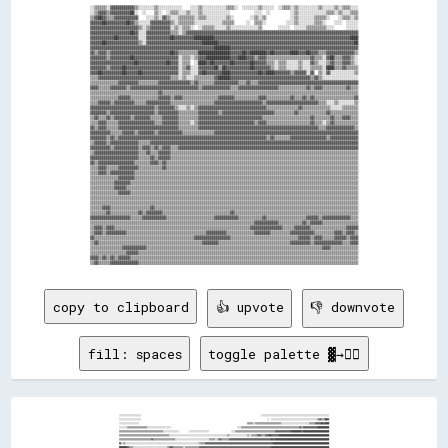
░░▒▒▒▒▒▒░░▓▓▓▓▓▓▓▓▓▓▓▓▒▒░░░░░░░░▒▒░░░░░░░░░░░░    ░░░░▒▒░░░░░░░░░░░░▒▒▒▒░░  ░░░░░░░░▒▒░░░░░░  ░░▒▒▒▒░░▒▒░░░░░░░░░░▒▒░░░░░░▒▒░░▒▒▒▒░░░░

░░▒▒▓▓▓▓▒▒▓▓▓▓▓▓▓▓▓▓██░░  ░░    ▒▒░░  ░░▒▒▒▒░░░░▒▒░░░░▒▒░░░░░░░░░░░░░░            ░░░░  ░░          ░░▒▒░░░░░░░░░░░░░░▒▒▒▒░░▒▒░░░░▒▒▒▒

▒▒▓▓██▓▓▒▒▒▒▓▓▓▓▓▓▓▓▓▓▓▓    ░░░░▒▒░░▓▓▒▒░░░░▒▒▒▒▒▒▒▒░░▒▒▒▒░░░░░░░░░░▒▒░░        ░░▒▒░░▒▒            ░░▒▒░░░░░░░░▒▒▒▒▒▒░░    ░░▒▒▒▒░░▒▒

▓▓▓▓▓▓██▓▓▓▓▓▓▓▓▓▓██▓▓▒▒░░░░░░▓▓▓▓▓▓▓▓▓▓▒▒░░▒▒▒▒▒▒▒▒░░░░░░░░░░░░░░▒▒▒▒▒▒      ░░  ▒▒▒▒░░          ░░░░▒▒░░░░░░░░▒▒▒▒░░    ░░░░  ░░░░░░

▓▓▓▓▓▓▓▓▓▓▓▓▓▓▓▓▓▓▓▓▓▓▓▓▒▒░░▒▒▓▓▓▓▓▓▓▓▓▓░░▒▒░░▒▒▒▒░░  ░░▒▒▒▒▒▒░░░░░░▒▒░░░░░░░░░░░░░░▒▒        ░░░░░░  ░░░░░░▒▒▒▒▒▒▒▒▒▒░░░░      ░░░░░░

▓▓▓▓▓▓▓▓▓▓▓▓▓▓▓▓▓▓▓▓██▓▓░░░░▓▓▓▓▓▓▓▓▓▓▓▓▒▒▒▒░░▒▒▓▓▓▓▓▓▓▓▓▓▓▓▓▓▓▓▓▓▓▓▓▓▓▓▓▓▓▓▓▓▓▓▓▓▓▓▓▓▓▓▓▓▓▓▓▓▓▓▓▓▓▓▓▓▓▓▓▓▓▓▓▓▓▓▓▓▓▓▓▓▓▓▓▓▓▓▓▓▓▓▓▓▓▓▓▓

▓▓▓▓▓▓▓▓▓▓▓▓██▓▓▓▓▓▓▓▓▓▓░░░░▓▓▓▓▓▓▓▓▓▓▓▓██▓▓▓▓▓▓▓▓▓▓██████████▓▓▓▓▓▓▓▓▓▓▓▓▓▓▓▓▓▓▓▓▓▓▓▓▓▓▓▓▓▓▓▓▓▓▓▓▓▓▓▓▓▓▓▓▓▓▓▓▓▓▓▓▓▓▓▓▓▓▓▓▓▓▓▓▓▓▓▓████

▓▓▓▓▓▓██▓▓▓▓▓▓▓▓▓▓▓▓▓▓▓▓▒▒░░▓▓▓▓▓▓▓▓▓▓▓▓▓▓▓▓▓▓▓▓▓▓▓▓▓▓▓▓████████▓▓▓▓▓▓▓▓▓▓▓▓▓▓▓▓▓▓▓▓▓▓▓▓▓▓▓▓▓▓▓▓▓▓▓▓▓▓▓▓▓▓▓▓▓▓▓▓▓▓▓▓▓▓▓▓▓▓▓▓▓▓▓▓▓▓▓▓██

▓▓▓▓▓▓▓▓▓▓▓▓▓▓▓▓▓▓▓▓▓▓▓▓▓▓▓▓▓▓▓▓▓▓▓▓▓▓▓▓▓▓▓▓▓▓▓▓▓▓▓▓▓▓▓▓▓▓▓▓▓▓████████▓▓▓▓▓▓▓▓▓▓▓▓▓▓▓▓▓▓▓▓▓▓▓▓▓▓▓▓▓▓▓▓▓▓▓▓▓▓▓▓▓▓▓▓▓▓▓▓▓▓▓▓▓▓▓▓▓▓▓▓▓▓▓▓

▓▓▒▒▓▓▓▓▒▒▓▓▓▓▓▓▓▓▓▓▓▓▓▓▓▓▓▓▓▓▓▓▓▓▓▓▓▓▓▓██▓▓▒▒▒▒▒▒▒▒▒▒████████████████▓▓▓▓▓▓██▓▓████████▓▓██▓▓▓▓▓▓▓▓████▓▓▓▓██▓▓▓▓▒▒▒▒▓▓▓▓▓▓▓▓▓▓▓▓▓▓▒▒

▓▓▓▓▓▓▓▓▒▒▓▓▓▓▓▓▓▓▓▓██▓▓▓▓▓▓▓▓▓▓▓▓▓▓▓▓▓▓▓▓▓▓░░▒▒▒▒░░▒▒▓▓▓▓████████████▓▓▓▓████▓▓▓▓▒▒▓▓▓▓▒▒▒▒▒▒▒▒▒▒▒▒▒▒▒▒▒▒▒▒▒▒▓▓▒▒▒▒░░▓▓██▒▒▒▒▓▓▓▓▒▒░░

▓▓▓▓▓▓▓▓▓▓▓▓▓▓▓▓▓▓▓▓▓▓██▓▓▓▓▓▓▓▓▓▓▓▓▓▓██▓▓▓▓░░▒▒▒▒  ░░████▓▓██▓▓▓▓▓▓▓▓██▓▓▓▓▓▓▓▓██▓▓▓▓▓▓▒▒▒▒░░▒▒▒▒░░░░░░▒▒░░░░▓▓▒▒░░░░▒▒▓▓▒▒▒▒▓▓▓▓▒▒░░

▓▓▓▓▓▓▓▓▒▒▓▓▓▓▓▓██▓▓▓▓▓▓▓▓▓▓▓▓▓▓▓▓▓▓▓▓▓▓▓▓▓▓░░▒▒▓▓░░░░▓▓▓▓▓▓▓▓██▒▒██▓▓▓▓▓▓▓▓▓▓▓▓██▓▓▓▓▓▓▓▓▒▒░░▒▒▒▒░░░░░░▒▒░░░░▒▒▒▒▒▒░░████▒▒▒▒▓▓▒▒▒▒▒▒

▓▓▓▓██▓▓▓▓▓▓▓▓▓▓██▓▓▓▓▓▓██▓▓▓▓▓▓▓▓▓▓▓▓▓▓▓▓▓▓░░▒▒▒▒░░░░▓▓██▓▓▓▓▓▓▓▓████▓▓▓▓▓▓▓▓▓▓▓▓▓▓██▓▓████▓▓▓▓▓▓▓▓▒▒▓▓▓▓▓▓░░▓▓  ▒▒░░▓▓░░░░░░░░░░░░▒▒

▒▒▒▒▓▓▓▓▓▓▓▓▓▓▓▓▓▓▓▓▓▓▓▓▓▓▓▓▓▓▓▓▓▓▓▓▓▓▓▓▒▒▒▒░░▒▒░░░░▒▒▒▒▒▒▒▒▒▒▓▓██████▓▓▓▓▓▓▓▓▓▓▓▓▓▓▓▓▓▓▓▓▓▓▓▓▓▓▓▓▓▓▓▓▓▓▓▓▓▓▓▓▒▒▓▓▒▒░░░░░░░░░░░░░░░░░░

▒▒▒▒▒▒▒▒▒▒▒▒▒▒▓▓▓▓▓▓▓▓▓▓▒▒▒▒▒▒▒▒▒▒▓▓▓▓▓▓▓▓▓▓▓▓▓▓▓▓▒▒▓▓▒▒▒▒▒▒▒▒▓▓▓▓▓▓▓▓▓▓▓▓▒▒▒▒▓▓▒▒▒▒▓▓▓▓▓▓▓▓▓▓▓▓▓▓▓▓▓▓▓▓▓▓▓▓▓▓▓▓▓▓▓▓▓▓▓▓▓▓▓▓▓▓▓▓▓▓▓▓▓▓

▓▓▓▓▒▒▒▒▒▒▓▓▓▓▓▓▓▓▒▒▓▓▓▓▓▓▓▓▓▓▓▓▓▓▓▓▓▓▓▓▓▓▓▓▓▓▓▓▓▓▓▓▓▓▒▒▓▓▓▓▓▓▓▓▓▓▓▓▓▓▒▒▒▒▓▓▓▓▓▓▓▓▓▓▓▓▓▓▓▓▓▓▓▓▒▒▒▒▒▒▒▒▒▒▒▒▒▒▓▓▒▒▓▓▓▓▒▒▒▒▒▒▒▒▒▒▒▒▓▓▒▒▒▒

▒▒▒▒▒▒▒▒▒▒▒▒▒▒▒▒▒▒▒▒▒▒▒▒▒▒▒▒▒▒▒▒▒▒▓▓▒▒▒▒▒▒▒▒▒▒▒▒▒▒▒▒▒▒▒▒▒▒▒▒▒▒▒▒▒▒▒▒▒▒▒▒▒▒▒▒▒▒▒▒▒▒▒▒▒▒▒▒▒▒▒▒▒▒▒▒▒▒▒▒▒▒▒▒▒▒▒▒▒▒▒▒▒▒▒▒▒▒▒▒▒▒▒▒▒▒▒▒▒▒▒▒▒▒

▒▒▒▒▒▒▒▒▒▒▒▒▒▒▓▓▓▓▓▓▒▒▒▒▒▒▒▒▒▒▒▒▒▒▓▓▓▓▓▓▒▒▓▓▓▓▒▒▒▒▒▒▒▒▒▒▒▒▒▒▒▒▒▒▓▓▓▓▓▓▓▓▒▒▒▒▒▒▒▒▒▒▒▒▓▓▓▓▒▒▒▒▒▒▒▒▒▒▒▒▓▓▒▒▒▒▓▓▒▒▓▓▒▒▒▒▒▒▒▒▒▒▒▒▒▒▒▒▒▒▒▒▓▓

▒▒▒▒▓▓▓▓▓▓▒▒▓▓▓▓▓▓▓▓▓▓▒▒▒▒▒▒▓▓▓▓▓▓▓▓▓▓▓▓▒▒▒▒▒▒▒▒▒▒▒▒▒▒▒▒▒▒▒▒▒▒▓▓▓▓▓▓▓▓▓▓▓▓▓▓▓▓▓▓▓▓▓▓▓▓▒▒▓▓▓▓▓▓▓▓▓▓▓▓▓▓▓▓▓▓▓▓▓▓▓▓▓▓▒▒▒▒░░░░▒▒░░░░░░░░▒▒

▓▓▓▓▓▓▓▓▓▓▓▓▓▓▓▓▓▓▓▓▓▓▓▓▓▓▓▓▓▓▓▓▒▒▓▓▓▓▓▓▓▓▒▒░░░░▒▒░░▒▒▓▓▓▓▓▓▓▓▓▓▓▓▓▓▓▓▓▓▓▓▓▓▓▓▓▓▓▓▓▓▓▓▓▓▒▒▒▒▒▒▒▒▒▒▒▒▒▒▒▒▓▓▒▒▒▒▒▒▒▒▒▒▒▒▒▒░░░░░░▒▒▒▒▒▒▒▒

▓▓▓▓▓▓▓▓▒▒▓▓▓▓▓▓▓▓▓▓▓▓▓▓▓▓▓▓▓▓▓▓▒▒▓▓▓▓▓▓▓▓▓▓▒▒▒▒▒▒▒▒▒▒▓▓▓▓▓▓▓▓▓▓▒▒▓▓▓▓▓▓▓▓▓▓▓▓▓▓▓▓▓▓▓▓▓▓▓▓▓▓▒▒▒▒▒▒▒▒▒▒▓▓▒▒▒▒▒▒▒▒▒▒▒▒▒▒▓▓▒▒▒▒▒▒▒▒▒▒▒▒▒▒

▒▒▓▓▒▒▒▒▓▓▒▒▓▓▓▓▓▓▓▓▒▒▓▓▓▓▓▓▓▓▒▒▒▒▒▒▓▓▓▓▓▓▓▓▒▒▒▒▒▒▒▒▒▒▓▓▓▓▓▓▓▓▓▓▓▓▓▓▓▓▓▓▓▓▓▓▓▓▓▓▓▓▓▓▓▓▒▒▒▒▒▒▒▒▒▒▒▒▒▒▒▒▒▒▒▒▒▒▒▒▓▓▒▒▒▒▒▒▒▒▓▓▒▒▒▒▓▓▓▓▒▒▒▒

▒▒▒▒▓▓▓▓▒▒▒▒▒▒▓▓▓▓▓▓▓▓▓▓▓▓▓▓▓▓▓▓▒▒▒▒▓▓▓▓▓▓▓▓▒▒▒▒▒▒░░▒▒▓▓▓▓▓▓▓▓▓▓▓▓▓▓▓▓▓▓▓▓▓▓▓▓▓▓▓▓▒▒▓▓▓▓▒▒▒▒▒▒▒▒▒▒▒▒▒▒▒▒▒▒▒▒▒▒▓▓▒▒▒▒░░▒▒▓▓▒▒▒▒▒▒▒▒▒▒▒▒

▓▓▒▒▓▓▓▓▒▒▒▒▒▒▓▓▓▓▓▓▓▓▓▓▓▓▓▓▓▓▓▓▓▓▓▓▓▓▓▓▓▓▓▓▒▒▒▒▒▒▒▒▒▒▓▓▓▓▓▓▓▓▓▓▓▓▓▓▓▓▓▓▓▓▓▓▓▓▓▓▓▓▓▓▓▓▓▓▓▓▓▓▓▓▓▓▓▓▓▓▓▓▓▓▓▓▓▓▓▓▓▓▓▓▒▒▒▒▓▓▓▓▓▓▓▓▓▓▓▓▓▓▒▒

▓▓▓▓▓▓▓▓▓▓▒▒▒▒▒▒▓▓▓▓▓▓▒▒▓▓▓▓▓▓▓▓▒▒▓▓▓▓▓▓▓▓▓▓▓▓▒▒▒▒▒▒▒▒▒▒▒▒▒▒▒▒▓▓▓▓▓▓▓▓▓▓▓▓▓▓▓▓▓▓▓▓▓▓▓▓▓▓▓▓▓▓▓▓▓▓▓▓▓▓▓▓▓▓▓▓▓▓▓▓▓▓▓▓▓▓▓▓▓▓▓▓▓▓▓▓▓▓▓▓▓▓▓▓

▓▓▓▓▓▓▓▓▒▒▓▓▒▒▓▓▓▓▓▓▓▓▓▓▓▓▓▓▓▓▓▓▓▓▓▓▓▓▓▓▓▓▓▓▓▓▓▓▓▓▓▓▓▓▓▓▓▓▓▓▓▓▓▓▓▓▓▓▓▓▓▓▓▓▓▓▓▓▓▓▓▓▓▓▓▓▓▓▒▒▓▓▒▒▒▒▒▒▒▒▓▓▓▓▓▓▓▓▓▓▓▓▓▓▓▓▓▓▒▒▓▓▓▓▓▓▓▓▓▓▓▓▓▓

▒▒▓▓▓▓▓▓▒▒▓▓▓▓▓▓▓▓▓▓▓▓▓▓▒▒▒▒▒▒▓▓▓▓▓▓▓▓▓▓▓▓▓▓▓▓▓▓▓▓▓▓▓▓▓▓▓▓▓▓▓▓▓▓▓▓▓▓▓▓▓▓▓▓▓▓▓▓▓▓▓▓▓▓▓▓▓▓▓▓▓▓▓▓▓▓▓▓▓▓▓▓▓▓▓▓▓▓▓▓▓▓▓▓▓▓▓▓▓▓▓▓▓▓▓▓▓▓▓▓▓▓▓▓

▓▓▓▓▓▓▓▓▓▓▒▒▓▓▓▓▓▓▓▓▓▓▓▓▒▒▓▓▓▓▒▒▓▓▒▒▓▓▓▓▒▒▒▒▓▓▓▓▓▓▓▓▓▓▓▓▓▓▓▓▓▓▓▓▓▓▓▓▓▓▓▓▓▓▓▓▓▓▓▓▓▓▓▓▓▓▓▓▓▓▓▓▓▓▓▓▓▓▓▓▓▓▓▓▓▓▓▓▓▓▓▓▓▓▓▓▓▓▓▓▓▓▓▓▓▓▓▓▓▓▓▓▓▓

▒▒▓▓▓▓▓▓▓▓▓▓▓▓▓▓▓▓▓▓▓▓▓▓▒▒▒▒▓▓▒▒▒▒▓▓▓▓▓▓▒▒▒▒▒▒▒▒▒▒▒▒▒▒▒▒▒▒▒▒▒▒▒▒▒▒▒▒▒▒▒▒▒▒▒▒▒▒▒▒▒▒▒▒▒▒▒▒▒▒▒▒▒▒▒▒▒▒▒▒▒▒▒▒▒▒▒▒▒▒▒▒▒▒▒▒▒▒▒▒▒▒▒▒▒▒▒▒▒▒▒▒▒▒

▓▓▓▓▓▓▓▓▓▓▓▓▓▓▓▓▓▓▓▓▓▓▓▓▒▒▒▒▒▒▓▓▒▒▓▓▓▓▓▓▒▒▒▒▒▒▒▒▒▒▒▒▒▒▒▒▒▒▒▒▒▒▒▒▒▒▒▒▒▒▒▒▒▒▒▒▒▒▒▒▒▒▒▒▒▒▒▒▒▒▒▒▒▒▒▒▒▒▒▒▒▒▒▒▒▒▒▒▒▒▒▒▒▒▒▒▒▒▒▒▒▒▒▒▒▒▒▒▒▒▒▒▒▒

▓▓▒▒▓▓▓▓▓▓▓▓▓▓▓▓▓▓▓▓▓▓▒▒▒▒▒▒▒▒▓▓▓▓▒▒▓▓▒▒▒▒▒▒▒▒▒▒▒▒▒▒▒▒▒▒▒▒▒▒▒▒▒▒▒▒▒▒▒▒▒▒▒▒▒▒▒▒▒▒▒▒▒▒▒▒▒▒▒▒▒▒▒▒▒▒▒▒▒▒▒▒▒▒▒▒▒▒▒▒▒▒▒▒▒▒▒▒▒▒▒▒▒▒▒▒▒▒▒▒▒▒▒▒

▒▒▒▒▓▓▓▓▒▒▒▒▒▒▓▓▓▓▓▓▓▓▓▓▒▒▒▒▒▒▒▒▒▒▒▒▓▓▒▒▒▒▒▒▒▒▒▒▒▒▒▒▒▒▒▒▒▒▒▒▒▒▒▒▒▒▒▒▒▒▒▒▒▒▒▒▒▒▒▒▒▒▒▒▒▒▒▒▒▒▒▒▒▒▒▒▒▒▒▒▒▒▒▒▒▒▒▒▒▒▒▒▒▒▒▒▒▒▒▒▒▒▒▒▒▒▒▒▒▒▒▒▒▒

▒▒▒▒▓▓▓▓▒▒▓▓▓▓▓▓▓▓▓▓▓▓▒▒▒▒▒▒▒▒▒▒▒▒▒▒▒▒▒▒▒▒▒▒▒▒▒▒▒▒▒▒▒▒▒▒▒▒▒▒▒▒▒▒▒▒▒▒▒▒▒▒▒▒▒▒▒▒▒▒▒▒▒▒▒▒▒▒▒▒▒▒▒▒▒▒▒▒▒▒▒▒▒▒▒▒▒▒▒▒▒▒▒▒▒▒▒▒▒▒▒▒▒▒▒▒▒▒▒▒▒▒▒▒

▒▒▒▒▒▒▒▒▒▒▒▒▒▒▓▓▓▓▓▓▓▓▒▒▒▒▒▒▒▒▒▒▒▒▒▒▒▒▒▒▒▒▒▒▒▒▒▒▒▒▒▒▒▒▒▒▒▒▒▒▒▒▒▒▒▒▒▒▒▒▒▒▒▒▒▒▒▒▒▒▒▒▒▒▒▒▒▒▒▒▒▒▒▒▒▒▒▒▒▒▒▒▒▒▒▒▒▒▒▒▒▒▒▒▒▒▒▒▒▒▒▒▒▒▒▒▒▒▒▒▒▒▒▒

▒▒▒▒▒▒▒▒▒▒▒▒▓▓▓▓▓▓▓▓▒▒▒▒▒▒▒▒▒▒▒▒▒▒▒▒▒▒▒▒▒▒▒▒▒▒▒▒▒▒▒▒▒▒▒▒▒▒▒▒▒▒▒▒▒▒▒▒▒▒▒▒▒▒▒▒▒▒▒▒▒▒▒▒▒▒▒▒▒▒▒▒▒▒▒▒▒▒▒▒▒▒▒▒▒▒▒▒▒▒▒▒▒▒▒▒▒▒▒▒▒▒▒▒▒▒▒▒▒▒▒▒▒▒

▒▒▒▒▒▒▒▒▒▒▒▒▓▓▓▓▓▓▒▒▒▒▒▒▒▒▒▒▒▒▒▒▒▒▒▒▒▒▒▒▒▒▒▒▒▒▒▒▒▒▒▒▒▒▒▒▒▒▒▒▒▒▒▒▒▒▒▒▒▒▒▒▒▒▒▒▒▒▒▒▒▒▒▒▒▒▒▒▒▒▒▒▒▒▒▒▒▒▒▒▒▒▒▒▒▒▒▒▒▒▒▒▒▒▒▒▒▒▒▒▒▒▒▒▒▒▒▒▒▒▒▒▒▒

▒▒▒▒▒▒▒▒▒▒▒▒▒▒▓▓▓▓▓▓▒▒▒▒▒▒▒▒▒▒▒▒▒▒▒▒▒▒▒▒▒▒▒▒▒▒▒▒▒▒▒▒▒▒▒▒▒▒▒▒▒▒▒▒▒▒▒▒▒▒▒▒▒▒▒▒▒▒▒▒▒▒▒▒▒▒▒▒▒▒▒▒▒▒▒▒▒▒▒▒▒▒▒▒▒▒▒▒▒▒▒▒▒▒▒▒▒▒▒▒▒▒▒▒▒▒▒▒▒▒▒▒▒▒

▒▒▒▒▒▒▒▒▒▒▒▒▒▒▒▒▒▒▒▒▒▒▒▒▒▒▒▒▒▒▒▒▒▒▒▒▒▒▒▒▒▒▒▒▒▒▒▒▒▒▒▒▒▒▒▒▒▒▒▒▒▒▒▒▒▒▒▒▒▒▒▒▒▒▒▒▒▒▒▒▒▒▒▒▒▒▒▒▒▒▒▒▒▒▒▒▒▒▒▒▒▒▒▒▒▒▒▒▒▒▒▒▒▒▒▒▒▒▒▒▒▒▒▒▒▒▒▒▒▒▒▒▒▒

▒▒▒▒▒▒▒▒▒▒▒▒▒▒▒▒▒▒▒▒▒▒▒▒▒▒▒▒▒▒▒▒▒▒▒▒▒▒▒▒▒▒▒▒▒▒▒▒▒▒▒▒▒▒▒▒▒▒▒▒▒▒▒▒▒▒▒▒▒▒▒▒▒▒▒▒▒▒▒▒▒▒▒▒▒▒▒▒▒▒▒▒▒▒▒▒▒▒▒▒▒▒▒▒▒▒▒▒▒▒▒▒▒▒▒▒▒▒▒▒▒▒▒▒▒▒▒▒▒▒▒▒▒▒

▒▒▒▒▒▒▓▓▓▓▒▒▒▒▒▒▒▒▒▒▒▒▒▒▒▒▒▒▒▒▓▓▒▒▒▒▒▒▒▒▒▒▒▒▒▒▒▒▒▒▒▒▒▒▒▒▒▒▒▒▒▒▒▒▒▒▒▒▒▒▒▒▒▒▒▒▒▒▒▒▒▒▒▒▒▒▒▒▒▒▒▒▒▒▒▒▒▒▒▒▒▒▒▒▒▒▒▒▒▒▒▒▒▒▒▒▒▒▒▒▒▒▒▒▒▒▒▒▒▒▒▒▒▒

▒▒▒▒▒▒▒▒▓▓▒▒▒▒▒▒▒▒▒▒▒▒▒▒▓▓▒▒▓▓▓▓▓▓▓▓▒▒▒▒▒▒▒▒▒▒▒▒▒▒▒▒▒▒▒▒▒▒▒▒▒▒▒▒▒▒▒▒▒▒▓▓▒▒▒▒▒▒▒▒▒▒▒▒▒▒▒▒▒▒▒▒▒▒▒▒▒▒▒▒▒▒▒▒▒▒▒▒▒▒▒▒▒▒▒▒▒▒▒▒▒▒▒▒▒▒▒▒▒▒▒▒▒▒

▓▓▓▓▓▓▓▓▓▓▓▓▓▓▓▓▓▓▓▓▒▒▒▒▒▒▓▓▓▓▓▓▓▓▓▓▓▓▒▒▒▒▒▒▒▒▒▒▒▒▒▒▒▒▒▒▒▒▒▒▒▒▓▓▓▓▓▓▓▓▓▓▓▓▒▒▒▒▒▒▒▒▒▒▒▒▓▓▒▒▒▒▒▒▒▒▒▒▒▒▒▒▒▒▒▒▒▒▓▓▓▓▓▓▒▒▓▓▓▓▓▓▓▓▓▓▓▓▓▓▒▒▒▒

▒▒▒▒▒▒▒▒▒▒▒▒▒▒▒▒▒▒▒▒▒▒▒▒▒▒▒▒▒▒▒▒▒▒▒▒▒▒▒▒▒▒▒▒▒▒▒▒▒▒▒▒▒▒▒▒▒▒▒▒▒▒▒▒▒▒▒▒▒▒▒▒▒▒▒▒▒▒▒▒▒▒▓▓▓▓▓▓▓▓▓▓▓▓▒▒▒▒▒▒▒▒▒▒▒▒▓▓▒▒▓▓▓▓▓▓▒▒▒▒▒▒▒▒▒▒▒▒▒▒▒▒▒▒

▒▒▓▓▓▓▒▒▓▓▓▓▒▒▒▒▒▒▒▒▒▒▒▒▒▒▒▒▒▒▒▒▒▒▒▒▒▒▒▒▒▒▒▒▒▒▒▒▒▒▒▒▒▒▒▒▒▒▒▒▒▒▒▒▒▒▒▒▒▒▒▒▒▒▒▒▒▒▒▒▓▓▓▓▓▓▓▓▓▓▓▓▓▓▓▓▒▒▒▒▒▒▓▓▓▓▓▓▓▓▒▒▒▒▒▒▒▒▒▒▒▒▒▒▒▒▒▒▓▓▓▓▓▓

▒▒▓▓▓▓▒▒▓▓▓▓▓▓▓▓▓▓▒▒▒▒▒▒▒▒▒▒▒▒▒▒▒▒▒▒▒▒▒▒▒▒▒▒▒▒▒▒▒▒▒▒▒▒▒▒▒▒▓▓▓▓▓▓▓▓▓▓▒▒▒▒▒▒▒▒▒▒▒▒▒▒▓▓▓▓▓▓▓▓▒▒▒▒▒▒▒▒▒▒▓▓▓▓▓▓▓▓▓▓▓▓▒▒▒▒▒▒▒▒▒▒▓▓▓▓▒▒▓▓▓▓▒▒

▓▓▒▒▒▒▒▒▒▒▒▒▒▒▒▒▒▒▒▒▒▒▒▒▒▒▒▒▒▒▒▒▒▒▒▒▒▒▒▒▒▒▒▒▒▒▒▒▒▒▒▒▓▓▓▓▓▓▓▓▓▓▓▓▓▓▓▓▓▓▒▒▒▒▒▒▒▒▒▒▒▒▒▒▒▒▒▒▒▒▒▒▒▒▒▒▒▒▒▒▒▒▒▒▓▓▓▓▓▓▒▒▓▓▓▓▒▒▒▒▒▒▓▓▓▓▓▓▒▒▓▓▓▓

▒▒▓▓▒▒▒▒▒▒▒▒▒▒▒▒▒▒▒▒▒▒▒▒▒▒▒▒▒▒▒▒▒▒▒▒▒▒▒▒▒▒▒▒▒▒▒▒▒▒▒▒▒▒▒▒▓▓▓▓▓▓▓▓▒▒▒▒▒▒▒▒▒▒▒▒▒▒▒▒▒▒▒▒▒▒▒▒▒▒▒▒▒▒▒▒▒▒▒▒▓▓▓▓▓▓▓▓▓▓▒▒▓▓▓▓▓▓▓▓▓▓▓▓▓▓▒▒▒▒▓▓▓▓

▒▒▒▒▒▒▒▒▒▒▒▒▒▒▒▒▓▓▓▓▓▓▓▓▓▓▓▓▒▒▒▒▒▒▒▒▒▒▒▒▒▒▒▒▒▒▒▒▒▒▒▒▒▒▒▒▒▒▒▒▒▒▒▒▒▒▒▒▒▒▒▒▒▒▒▒▒▒▒▒▒▒▒▒▒▒▒▒▒▒▒▒▒▒▒▒▒▒▒▒▒▒▒▒▒▒▒▒▒▒▒▒▒▒▒▒▓▓▓▓▒▒▒▒▒▒▒▒▒▒▒▒▒▒

▒▒▒▒▒▒▒▒▒▒▒▒▒▒▒▒▒▒▓▓▓▓▓▓▒▒▒▒▒▒▒▒▒▒▒▒▒▒▒▒▒▒▒▒▒▒▒▒▒▒▒▒▒▒▒▒▒▒▒▒▒▒▒▒▒▒▒▒▒▒▒▒▒▒▒▒▒▒▒▒▒▒▒▒▒▒▒▒▒▒▒▒▒▒▒▒▒▒▒▒▒▒▒▒▒▒▒▒▒▒▒▒▒▒▒▒▒▒▒▒▒▒▒▒▒▒▒▒▒▒▒▒▒▒

▓▓▓▓▒▒▓▓▒▒▓▓▒▒▓▓▓▓▓▓▒▒▒▒▒▒▒▒▒▒▒▒▒▒▒▒▒▒▒▒▒▒▒▒▒▒▒▒▒▒▒▒▒▒▒▒▒▒▒▒▒▒▒▒▒▒▒▒▒▒▒▒▒▒▒▒▒▒▒▒▒▒▒▒▒▒▒▒▒▒▒▒▒▒▒▒▒▒▒▒▒▒▒▒▒▒▒▒▒▒▒▒▒▒▒▒▒▒▒▒▒▒▒▒▒▒▒▒▒▒▒▒▒▒

copy to clipboard
👍 upvote
👎 downvote
fill: spaces
toggle palette ▓→✊🏽
░░░░░░░░░░░░░░░░░░░░░░                                                                                                                        ░░░░░░░░░░░░░░░░░░░░░░░░░░░░░░░░░░░░░░░░░░░░░░░░░░░░░░░░░░░░░░░░░░░░
░░░░░░░░░░░░░░░░░░░░░░                                                                                                                              ░░  ░░░░░░░░░░░░░░░░░░░░░░░░░░░░░░░░░░░░░░░░░░░░░░▒▒▓▓▒▒▒▒██▓▓
░░░░░░░░░░░░░░░░░░░░                                                                                                            ▒▒▒▒▒▒░░▒▒▒▒▒▒▒▒▒▒▒▒▒▒▒▒▒▒▒▒▒▒▒▒▒▒░░░░░░░░░░░░░░░░░░░░░░░░░░░░▒▒▒▒▒▒▓▓▓▓▓▓██▓▓████
░░░░░░░░▒▒▒▒▒▒▒▒▒▒▒▒▒▒▒▒▒▒▒▒░░░░░░░░░░░░░░░░░░░░░░░░                                                                  ░░░░▒▒▒▒▒▒▒▒▒▒▒▒▒▒▒▒▒▒▒▒▒▒▒▒▒▒▒▒▒▒▒▒▒▒▒▒▒▒▒▒▒▒▒▒▒▒▒▒▒▒▒▒▒▒▒▒▒▒▓▓▒▒▓▓▓▓▓▓▓▓▓▓▓▓▓▓████████████
▒▒▒▒▒▒▒▒▒▒▒▒▒▒▒▒▒▒▒▒▒▒▒▒▒▒▒▒▒▒▒▒▒▒▒▒▒▒▒▒▒▒▒▒░░░░░░░░░░░░░░░░          ░░░░░░░░░░░░░░░░░░░░                      ░░░░▒▒▒▒▒▒▒▒▒▒▒▒▒▒▒▒▒▒▒▒▒▒▒▒▒▒▒▒▒▒▒▒▒▒▒▒▒▒▒▒▓▓▓▓▓▓▓▓▓▓▓▓▓▓▓▓██████████▓▓██████████████████████████
▒▒▒▒▒▒▒▒▒▒▒▒▒▒▒▒▒▒▒▒▒▒▒▒▒▒▒▒▒▒▒▒▒▒▒▒▒▒▒▒▒▒▒▒▒▒▒▒▒▒░░░░░░░░░░░░░░░░░░░░░░░░░░░░░░░░░░░░░░░░░░░░░░░░░░░░░░░░░░▒▒░░░░░░░░░░░░░░░░░░▒▒░░▒▒▒▒▒▒▓▓▓▓▒▒▒▒▓▓▓▓██▓▓▓▓▓▓▓▓██████████████████████████████████████████████████
▒▒▒▒▒▒▒▒▒▒▒▒▒▒▒▒▒▒▒▒▒▒▒▒▒▒▒▒▒▒▒▒▓▓▒▒▒▒▒▒▒▒▒▒▒▒▒▒▒▒▒▒▒▒▒▒░░░░░░░░░░░░░░░░░░░░░░░░░░░░░░░░░░▒▒▒▒▒▒░░▒▒▓▓▒▒▒▒▒▒▒▒▓▓▓▓▓▓▓▓▓▓▓▓▓▓▓▓▓▓▓▓▓▓▓▓▓▓▓▓▓▓▓▓▓▓▓▓▓▓▓▓▓▓██▓▓██████████████████████████████████████████████████████
▓▓░░▒▒░░░░░░░░░░░░░░░░░░░░░░░░░░░░░░░░░░░░░░░░░░░░░░░░░░░░░░░░░░░░░░░░░░░░░░░░░░▒▒▒▒▒▒▓▓▓▓▓▓▓▓▓▓▓▓▓▓▓▓▓▓▓▓▓▓▓▓▓▓▓▓▓▓▓▓▓▓▓▓▓▓▓▓▓▓▓▓▓▓▓▓▓▓▓▓▓▓▓▓▓▓▓▓▓▓▓▓▓▓▓▓████████████████████████████████████████████████████████
████████▓▓▒▒▒▒░░░░░░░░░░░░░░░░░░░░░░░░░░░░░░░░░░▒▒▓▓▓▓▒▒▒▒▒▒▒▒▒▒░░▒▒▒▒▒▒▒▒▒▒▒▒▒▒▓▓▓▓▓▓▓▓▓▓▓▓▓▓▓▓▓▓▓▓▓▓▓▓▓▓▓▓▓▓▓▓▓▓▓▓▓▓▓▓▓▓▓▓▓▓▓▓▓▓▓▓▓▓▓▓▓▓▓▓▓▓▓▓▓▓▓▓▓▓▓▓██████████████████████████████████████████████████████████
████▓▓████████▓▓▓▓▓▓▓▓▓▓▓▓░░░░░░░░░░░░░░░░▓▓▓▓▓▓▓▓▓▓▓▓▓▓▓▓▓▓▒▒▒▒▒▒▒▒▒▒▒▒▒▒▓▓▓▓▓▓▓▓▓▓▓▓▓▓▓▓▓▓▓▓▓▓▓▓▓▓▓▓▓▓▓▓▓▓▓▓▓▓▓▓▓▓▓▓▓▓▓▓▓▓▓▓▓▓▓▓▓▓▓▓▓▓▓▓▓▓▓▓▓▓▓▓████████████████████████████████████████████████████████████████
████████████▓▓████▓▓▓▓▓▓▓▓▒▒░░░░░░░░░░░░░░░░░░░░▒▒▒▒▓▓▒▒▒▒▒▒▒▒▒▒▒▒▒▒▓▓▓▓▓▓▓▓▓▓▓▓▓▓▓▓▓▓▓▓▓▓▓▓▓▓▓▓▓▓▓▓▓▓▓▓▓▓▓▓▓▓▓▓▓▓▓▓▓▓▓▓▓▓▓▓▓▓▓▓▓▓▓▓▓▓▓▓▓▓▓▓▓▓████████████████████████████████████████████████████████████████████
████████████████████▓▓▓▓████▓▓▓▓▒▒░░░░░░░░░░      ░░░░░░░░░░  ░░░░░░░░░░░░░░▒▒▒▒▒▒▒▒▓▓▓▓▓▓▓▓▓▓▓▓▓▓▓▓▓▓▓▓▓▓▓▓▓▓▓▓▓▓▓▓▓▓▓▓▓▓▓▓▓▓▓▓▓▓▓▓▓▓▓▓██████████████████████████████████████████████████████████████████████████
████████████████▓▓████▓▓▓▓▓▓▓▓▓▓▓▓▓▓▓▓▓▓░░░░░░░░░░░░░░░░░░                      ░░░░░░▒▒▒▒▓▓▓▓▓▓▓▓▓▓▓▓▓▓▓▓▓▓▓▓▓▓▓▓▓▓████▓▓▓▓██████████████████████████████████████████████████████████████████████████████████████
██████████████████████████▓▓▓▓▓▓▓▓▓▓▓▓▓▓▓▓░░░░░░░░░░                                  ░░░░░░░░░░░░▒▒▒▒▒▒▒▒▒▒▒▒▓▓▓▓▓▓▓▓▓▓██▓▓▓▓██▓▓████████████████████████████████████████████████████████████████████████████████
██████████████████████████▓▓▓▓▓▓▓▓▓▓▓▓▓▓▓▓░░░░░░░░░░░░░░░░                ░░░░░░░░░░░░░░░░░░░░░░░░░░░░░░░░░░░░░░░░░░░░▒▒░░▒▒▒▒▒▒▓▓▒▒▓▓▓▓▓▓██▓▓▓▓██████████████████████████████████████████████████████████████████
██████████████████████▓▓▓▓▓▓▓▓▓▓▓▓▓▓▓▓▓▓▓▓░░░░░░░░░░░░░░░░░░░░░░      ░░░░░░░░░░░░░░░░░░░░░░░░░░░░░░░░░░░░░░░░░░░░░░░░░░░░▓▓▓▓▓▓▒▒░░▒▒▒▒▓▓▓▓▓▓▓▓▓▓▓▓██████████████████████████████████████████████████████████████
████████████████████████▓▓██▓▓▓▓██▓▓▓▓▓▓▓▓░░░░░░░░░░░░░░░░░░░░░░░░░░░░░░░░░░░░░░░░░░░░░░░░░░░░░░░░░░░░░░░░░░░░░░░░░░░░░░▓▓▓▓▓▓██▓▓▓▓▓▓░░░░▒▒▒▒▒▒▒▒▒▒▓▓▓▓▓▓▓▓▓▓▓▓▓▓▓▓▓▓████████████████████████████████████████████
██████████████████████████████████▓▓▓▓▓▓▓▓▓▓▓▓▒▒░░░░░░░░░░░░░░░░░░░░░░░░░░░░░░░░░░░░░░░░░░░░░░░░░░░░░░░░░░░░░░░░░░░░▓▓▓▓▓▓████████████▒▒▒▒░░░░░░░░▒▒▒▒▓▓▒▒▓▓▓▓▓▓▓▓▓▓▓▓▓▓▓▓▓▓▓▓▓▓▓▓▓▓██████████████████████████████
██████████████████████████████████▓▓▓▓▓▓██▓▓▓▓▓▓▒▒░░░░░░░░░░░░░░░░░░░░░░░░░░░░░░░░░░░░░░░░░░░░░░░░░░░░░░░░░░░░░░░░░░▒▒▓▓▓▓██████████████▓▓░░░░▒▒░░░░░░░░▒▒▒▒▓▓▓▓▓▓██▓▓▓▓██▓▓▓▓▓▓██████████████████████████████████
██████████████████████████████████████████████▓▓▓▓░░░░░░░░▓▓▒▒░░▒▒░░░░░░░░░░░░░░░░░░░░░░░░░░░░░░░░░░░░░░░░░░░░░░░░░░░░░░▓▓████████████████▓▓██▓▓░░░░░░░░░░░░░░▒▒▒▒▒▒▒▒▓▓▓▓▓▓▓▓▓▓▓▓▓▓▓▓▓▓▓▓▓▓▓▓▓▓▓▓▓▓██████████████
████████████████████████████████████████████████▓▓░░░░░░░░▓▓▓▓▒▒▓▓▒▒░░░░░░░░░░░░░░░░░░░░░░░░░░░░░░░░░░░░░░░░░░░░░░░░░░░░░░▒▒▓▓▓▓▓▓▓▓▓▓░░▓▓░░░░▒▒░░░░██▓▓░░░░░░░░░░░░░░▒▒▒▒▒▒▒▒▓▓▓▓████████▓▓▓▓▓▓▓▓▓▓▓▓████████████
████████████████████████████████████████████▓▓▓▓▓▓░░▓▓▓▓▓▓▓▓▒▒▒▒▓▓▓▓░░░░░░░░░░░░░░░░░░░░░░░░░░░░░░░░░░░░░░░░░░░░░░░░░░░░░░▒▒▒▒▒▒▒▒▒▒▒▒░░▒▒░░░░░░░░▒▒▓▓██▓▓▓▓▒▒░░░░░░░░░░░░░░▒▒▒▒▒▒▒▒▒▒▓▓▓▓▓▓▓▓▓▓▓▓▓▓████▓▓████████
████████████████████████████████████████████████▓▓▓▓██▓▓▓▓██▓▓▓▓██▓▓▒▒░░░░░░░░░░░░░░░░░░░░░░░░░░░░░░░░░░░░░░░░░░░░░░░░░░░░░░▒▒░░▒▒░░▒▒░░░░░░░░░░░░░░▒▒▒▒██▓▓▒▒▒▒░░░░░░░░░░░░░░░░░░░░░░▒▒▒▒▒▒▒▒▓▓▓▓▓▓▓▓▓▓▓▓████████
████████████████████████████████████████████████████████▓▓████████▓▓▒▒░░░░░░░░░░░░░░░░░░░░░░░░░░░░░░░░░░░░░░░░░░░░░░░░░░░░░░░░░░░░░░░░░░░░░░░░░░▓▓▓▓▒▒▓▓████▒▒▒▒▒▒▒▒▒▒▒▒▒▒▒▒▒▒▒▒▒▒▒▒▒▒▒▒▒▒▒▒▒▒░░▒▒▓▓▓▓▓▓▓▓▓▓▓▓▓▓▓▓
██████████████████████████████████████████████████████████████████▓▓▓▓▒▒░░░░░░░░░░░░░░▒▒▒▒▒▒▒▒▒▒▒▒▒▒▒▒▒▒░░░░▒▒▒▒░░▒▒▒▒▒▒▒▒░░░░░░░░░░▒▒▒▒▒▒▒▒▒▒▒▒▒▒▒▒▒▒▒▒▓▓▓▓██▓▓▒▒▒▒▒▒▒▒▒▒▒▒▒▒▒▒▒▒▒▒▒▒▒▒▒▒▒▒▒▒▒▒▒▒▒▒▒▒▓▓▓▓████████
██████████████████████████████████████████████████████████████████████▓▓▒▒▒▒▒▒▒▒▒▒▒▒▒▒▒▒▒▒▒▒▒▒▒▒▒▒▒▒▒▒▒▒▒▒▒▒▒▒▒▒▒▒▒▒██▒▒▒▒▒▒▒▒▒▒▒▒▒▒▒▒▒▒▒▒▒▒▒▒▒▒▒▒▓▓▓▓▓▓▓▓▓▓██▓▓▒▒▒▒▒▒▒▒▒▒▒▒▒▒▒▒▒▒▒▒▒▒▒▒▒▒▒▒▒▒▒▒▒▒▒▒▒▒▒▒▒▒▓▓▓▓▓▓██
██████████████████████████████▓▓██▓▓██████▓▓▓▓██████████████████████████▓▓▒▒▒▒▒▒░░▒▒░░▒▒▒▒▒▒▓▓██▒▒▒▒▓▓▓▓▒▒▒▒▒▒▒▒▒▒▓▓██▓▓▓▓▒▒▒▒▒▒▒▒▒▒▒▒▒▒▒▒▒▒▒▒▒▒▒▒▓▓██▓▓██▓▓▒▒██▒▒▒▒▒▒▒▒▒▒▒▒▒▒▒▒▒▒▒▒▒▒▒▒▒▒▒▒▒▒▒▒▒▒▒▒▒▒▒▒▒▒▒▒▒▒▒▒▓▓
██████████████████████████████████▓▓██████████████████████████████████████▓▓▓▓▓▓▒▒▒▒▒▒▒▒▓▓▒▒▓▓██▒▒░░▓▓▓▓▒▒▒▒▒▒▒▒▒▒████████▒▒▒▒▒▒▓▓▓▓▒▒▒▒▒▒▒▒▒▒▓▓▒▒▓▓▒▒▓▓██▓▓▓▓▓▓▒▒▒▒▒▒▒▒▒▒▒▒▒▒▒▒▒▒▒▒▒▒▒▒▒▒▒▒▒▒▒▒▒▒▒▒▒▒▒▒▒▒▒▒▒▒▒▒▒▒
██████████████████████████████████████████████████████████████████████████▓▓▓▓████▓▓▓▓▓▓██▒▒██████▒▒▓▓▓▓▒▒▒▒▒▒▒▒▓▓████████▓▓▓▓▒▒▓▓▓▓▒▒▒▒▓▓▒▒▓▓██▒▒▓▓▓▓▓▓██▓▓██▓▓▒▒▒▒▒▒▒▒▒▒▒▒▒▒▒▒▒▒▒▒▒▒▒▒▒▒▒▒▒▒▒▒▒▒▒▒▒▒▒▒▒▒▒▒▒▒▒▒██
██████████████████████████████████▓▓████████████████████████████████▓▓▓▓▓▓▓▓▓▓████▓▓▓▓▓▓▓▓▓▓▓▓████▓▓▓▓██▒▒██▓▓▒▒▓▓▓▓██████████▒▒▓▓████▓▓▓▓▒▒▓▓██▓▓▓▓▓▓▒▒██▒▒▓▓██▓▓▓▓▒▒▒▒▒▒▒▒▓▓▒▒▒▒▒▒▒▒▒▒▒▒▒▒▒▒▒▒▒▒▒▒▒▒▒▒▒▒▒▒▒▒▓▓██
██████████████████████████████████████▓▓████████████████▓▓▓▓▓▓██████████████████▓▓▓▓▓▓▓▓████▓▓▓▓████████▓▓▓▓██▒▒▓▓████████████▓▓▓▓████████▓▓██████████▓▓██▓▓▓▓▓▓████▒▒▒▒▒▒▓▓██▓▓▒▒▓▓▓▓▒▒▓▓▓▓▓▓▓▓▓▓▓▓▓▓▓▓▓▓▓▓▓▓▓▓▓▓
████████████████████████████████████████████████▓▓▓▓████████████████████████████▓▓▓▓████████████▓▓████▓▓▓▓████▓▓████████▓▓████▓▓▓▓████████████▓▓██████████████▓▓████▒▒▒▒▓▓▓▓██▓▓▒▒▓▓▓▓▓▓▓▓▓▓▓▓▓▓▓▓▓▓▓▓▓▓▓▓▓▓▓▓▓▓▓▓
██████████████████████████████████▓▓▓▓▓▓▓▓▓▓▓▓██▓▓████████▓▓████████████████████████████████████████▓▓██▓▓▓▓████████████▓▓██████▓▓██████████████████████████████████▓▓▓▓▓▓████▓▓▓▓▓▓▓▓▓▓▓▓▓▓▓▓▓▓▓▓▓▓▓▓▓▓▓▓▓▓▓▓▓▓▓▓
████████████████████████████▓▓████████████████████████▓▓██▓▓██████████████████████████████████████████████████▓▓██▓▓██▓▓████████████████████████████████████████████▓▓▓▓▓▓██████▓▓▓▓▓▓▓▓▓▓▓▓▓▓▓▓▓▓▓▓██▓▓▓▓▓▓██████
██████████████▓▓▓▓██████▓▓██████████████████▓▓▓▓████████████████████████████████████████████████████████████████████████████████████████████████▓▓██████████████████████▓▓██████▓▓▓▓▓▓▓▓▓▓▓▓▓▓▓▓▓▓▓▓██▓▓▓▓▓▓██████
██▓▓██████████▓▓██████████████████████▓▓██▓▓████████████████████████████████████████████████████████████████████████████████████████████████████████████████████████████▓▓████████▓▓▓▓▓▓▓▓▓▓▓▓██▓▓████████████████
████████████████████████████████████████████████████████████████████████████▓▓▓▓██████████████████████████████████████████████████▓▓██████████████████████▓▓████████████▓▓████████▓▓▓▓▓▓▓▓▓▓▓▓████████████████████
██████████████████████████████████████████▓▓██████████████████████▓▓██████████████████████████████████████████████████████████████████████████████████████▓▓▒▒▓▓▓▓▓▓████▓▓████████▓▓████▓▓▓▓██████████████████████
██████████████████████████████████████████████████████████████████████████████████████████████████████████████████████████████████████████████████████▓▓██▓▓██████▓▓▓▓██▓▓████████▓▓██████▓▓██████████████████████
████████████████████████████████████████████████████████████████████████████████████████████████████████████████▓▓████████████████████████████████████▓▓▓▓██████████████▓▓▓▓▓▓████████████████████████████████████
████████████████████████████████████████████████████████████████████████████████████████████████████████████████████████████████▓▓██████████████████▓▓██████████████▓▓▓▓██▓▓████▓▓████████████████████████████████
██████████████████████████████████████████████████████████████████████████████████████████████████████████████████████████████████████▓▓▓▓▓▓▒▒▒▒▓▓▓▓██████████████▓▓▓▓▓▓▓▓▓▓▓▓▓▓████▓▓▓▓▓▓▓▓██████████████████████
████████████████████████████████████████████████████████████████████████████████▒▒▒▒▒▒▓▓▓▓██▓▓▓▓▓▓▓▓██▓▓▓▓██▓▓▓▓▓▓▓▓▓▓▓▓▓▓▓▓▓▓▓▓▓▓▓▓▓▓▓▓▓▓▓▓▒▒▒▒▓▓▓▓██▓▓▓▓██████▓▓██████████████████████████████▓▓████▓▓▓▓▓▓▓▓████
████████████████████████████████████████████████████████████████████████████▓▓▓▓▓▓▓▓▓▓▓▓▒▒▒▒▓▓▓▓▒▒▓▓▓▓▓▓██████████▓▓▓▓▓▓▓▓▓▓▒▒▓▓▓▓▓▓▓▓▓▓▓▓▓▓▓▓▓▓▓▓▓▓▓▓▒▒▒▒▓▓████████▓▓████████████████▓▓▓▓████████▓▓██████████████
██████████████████████████████████████████████████████████████████████▓▓▒▒▓▓▓▓▓▓▓▓▓▓▓▓████▓▓████▓▓▒▒▓▓▓▓▓▓▓▓▓▓▓▓▓▓▒▒▒▒▓▓▓▓▓▓▒▒▓▓▓▓▓▓▓▓▓▓██████████▓▓▓▓▓▓▓▓▓▓▓▓▓▓██▓▓▓▓██████████████▓▓▓▓██▓▓▓▓▓▓▓▓▓▓██████████████
██████████████████████████████████████████████████████████▓▓▒▒▒▒▒▒██▓▓▒▒▒▒▓▓▓▓██▓▓▓▓▓▓▓▓▓▓████▓▓▓▓▒▒▓▓▒▒▓▓▓▓▓▓▓▓▓▓▓▓▓▓▓▓▓▓▓▓▓▓▓▓▓▓▓▓▓▓▓▓▓▓▓▓▓▓██▓▓▓▓▓▓▓▓▓▓▓▓▓▓▓▓▓▓████████▓▓▓▓▓▓▓▓▓▓▓▓▓▓██▓▓▓▓▓▓▓▓▓▓██████████████
██████████████████████▓▓██████████████████████████████▓▓▒▒▓▓██▒▒▒▒▒▒▓▓▓▓▒▒▒▒▒▒▒▒▓▓▓▓▓▓▓▓▓▓▓▓▓▓▓▓▒▒▓▓▒▒▓▓▓▓▓▓▓▓▓▓██▓▓▓▓▓▓██▓▓▓▓▓▓▓▓██████▓▓████▓▓▓▓▓▓▓▓▓▓▓▓▓▓▓▓▓▓▓▓▓▓██████▓▓████▓▓██▓▓▓▓▓▓██████████████████▓▓██▓▓
██████████████████████████████████████▓▓▒▒▒▒▓▓▒▒▒▒▒▒▒▒▒▒▒▒▒▒▒▒▓▓▓▓▒▒▒▒▓▓▒▒▒▒▒▒▓▓▒▒▒