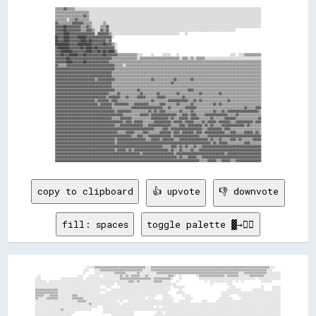
▒▒▒▒▒▒▓▓▒▒▒▒▒▒░░░░░░░░░░░░░░░░░░░░░░░░░░░░░░░░░░░░░░░░░░░░░░░░░░░░░░░░░░░░░░░░░░░░░░░░░░░░░░░░░░░░░░░░░░░░░░░░░░░░░░░░░░░░░░░░░░░░░░░░░░░░░░░░░░░░

▒▒▒▒▒▒▒▒▒▒▒▒▒▒▒▒▒▒▒▒▒▒▒▒░░░░░░░░░░░░░░░░░░░░░░░░░░░░░░░░░░░░░░░░░░░░░░░░░░░░░░░░░░░░░░░░░░░░░░░░░░░░░░░░░░░░░░░░░░░░░░░░░░░░░░░░░░░░░░░░░░░░░░░░░░

▒▒▒▒▒▒▒▒▒▒▒▒▒▒▒▒▒▒▒▒▓▓▒▒░░░░░░░░░░░░░░░░░░░░░░░░░░░░░░░░░░░░░░░░░░░░░░░░░░░░░░░░░░░░░░░░░░░░░░░░░░░░░░░░░░░░░░░░░░░░░░░░░░░░░░░░░░░░░░░░░░░░░░░░░░

▒▒▒▒▒▒▒▒░░▒▒▒▒▓▓▒▒▒▒▒▒▒▒░░░░░░░░░░░░░░░░░░░░░░░░░░░░░░░░░░░░░░░░░░░░░░░░░░░░░░░░░░░░░░░░░░░░░░░░░░░░░░░░░░░░░░░░░░░░░░░░░░░░░░░░░░░░░░░░░░░░░░░░░░

▓▓▒▒▒▒▒▒▒▒▒▒▓▓▓▓▓▓▓▓▒▒▒▒▒▒░░░░░░░░▒▒░░░░░░░░░░░░░░░░░░░░░░░░░░░░░░░░░░░░░░░░░░░░░░░░░░░░░░░░░░░░░░░░░░░░░░░░░░░░░░░░░░░░░░░░░░░░░░░░░░░░░░░░░░░░░░

▓▓▓▓▓▓██▓▓▓▓▓▓▓▓▓▓▒▒▒▒▓▓▒▒░░░░░░▒▒▒▒▓▓░░░░░░░░░░░░░░░░░░░░░░░░░░░░░░░░░░░░░░░░░░░░░░░░░░░░░░░░░░░░░░░░░░░░░░░░░░░░░░░░░░░░░░░░░░░░░░░░░░░░░░░░░░░░

▓▓▓▓▓▓██▓▓▓▓▓▓▓▓▓▓▒▒▒▒▓▓▓▓▒▒░░░░▓▓▒▒▓▓░░░░░░░░░░░░░░░░░░░░░░░░░░░░░░░░░░░░░░░░░░░░░░░░░░░░░░░░░░░░░░░░░░░░░░░░░░░░░░░░░░░░░░░░░░                  

▓▓▓▓▓▓████▓▓▓▓▓▓▓▓▓▓▓▓▓▓▓▓▓▓░░▓▓▓▓▓▓▓▓▒▒░░░░░░░░░░░░░░░░░░░░░░░░░░░░░░░░░░░░░░░░░░░░░░░░    ░░                                                    

██▓▓▓▓████▓▓▓▓▓▓██████▓▓▓▓▓▓▓▓▓▓▓▓▓▓▓▓▓▓░░                                                                                                        

██▓▓▓▓████▓▓▓▓▓▓▓▓████▓▓██▓▓▓▓▓▓▓▓▓▓▒▒▓▓                                                                                                          

██████████▓▓▓▓▓▓██████████▓▓▓▓▓▓▓▓██▓▓▓▓▒▒░░                                                                                                      

▓▓████████▓▓▓▓▓▓▓▓██▓▓████▓▓██▓▓▓▓▓▓▓▓▓▓▓▓░░                                                                                                      

▓▓▓▓████████▓▓▓▓▓▓▓▓▓▓████▓▓▓▓██▓▓██▓▓████▒▒                                                                                                      

▓▓▓▓██▓▓▓▓██████▓▓▓▓██▓▓▓▓▓▓▓▓▓▓▓▓██▓▓▓▓▓▓▓▓▒▒▒▒▒▒▒▒▒▒▒▒▒▒░░░░      ░░      ░░░░░░    ░░                                    ░░░░  ░░░░▒▒▒▒▒▒▒▒▒▒▒▒

▓▓▓▓▓▓▓▓██▓▓▓▓▓▓▓▓▓▓▓▓▓▓▓▓▓▓▓▓▓▓▓▓▓▓▓▓▓▓▒▒▒▒▒▒▒▒▒▒▒▒▒▒▒▒▒▒░░▒▒▒▒▒▒▒▒▒▒▒▒▒▒▒▒▒▒▒▒▒▒▒▒▒▒▒▒░░▒▒▒▒░░▒▒░░▒▒▒▒▒▒░░░░░░░░░░░░░░░░░░░░░░░░░░░░░░░░░░░░░░░░

▓▓▓▓▓▓▓▓████▓▓▓▓▓▓▓▓██▓▓▓▓▓▓▓▓▓▓▓▓▓▓▓▓▒▒▒▒▒▒▒▒▒▒▒▒▒▒▒▒▒▒▒▒▒▒▒▒▒▒▒▒▒▒▒▒▒▒▒▒▒▒▒▒▒▒▒▒▒▒▒▒▒▒▒▒▒▒▒▒▒▒▒▒▒▒▒▒▒▒▒▒▒▒▒▒▒▒▒▒▒▒▒▒▒▒▒▒▒▒▒▒▒▒▒▒▒▒▒▒▒▒▒▒▒▒▒▒▒▒▒▒

▓▓▒▒▒▒▒▒▓▓▓▓▓▓▓▓▓▓▓▓▓▓▓▓▓▓▓▓▓▓▓▓▓▓▓▓▓▓▓▓▓▓▒▒▒▒▒▒░░▒▒▒▒▒▒▒▒▒▒▒▒▒▒▒▒▒▒▒▒▒▒▒▒▒▒▒▒▒▒▒▒▒▒▒▒▒▒▒▒▒▒▒▒▒▒▒▒▒▒▒▒▒▒▒▒▒▒▒▒▒▒▒▒▒▒▒▒▒▒▒▒▒▒▒▒▒▒▒▒▒▒▒▒▒▒▒▒▒▒▒▒▒▒▒▒

▓▓▓▓▓▓▓▓▓▓▓▓▓▓▓▓▓▓▓▓▓▓▓▓▓▓▓▓▓▓▓▓▓▓▓▓▓▓▓▓▓▓▒▒▒▒▒▒▒▒▒▒▒▒▒▒▒▒▒▒▒▒▒▒▒▒▒▒▒▒▒▒▒▒▒▒▒▒▒▒▒▒▒▒▒▒▒▒▒▒▒▒▒▒▒▒▒▒▒▒▒▒▒▒▒▒▒▒▒▒▒▒▒▒▒▒▒▒▒▒▒▒▒▒▒▒▒▒▒▒▒▒▒▒▒▒▒▒▒▒▒▒▒▒▒▒

▓▓▓▓▓▓▓▓▓▓▓▓▓▓▓▓▓▓▓▓▓▓▓▓▓▓▓▓▓▓▓▓▓▓▓▓▓▓▓▓▒▒▒▒▒▒▒▒▒▒▒▒▒▒▒▒▒▒▒▒▒▒▒▒▒▒▒▒▒▒▒▒▒▒▒▒▒▒▒▒▒▒▒▒▒▒▒▒▒▒▒▒▒▒▒▒▒▒▒▒▒▒▒▒▒▒▒▒▒▒▒▒▒▒▒▒▒▒▒▒▒▒▒▒▒▒▒▒▒▒▒▒▒▒▒▒▒▒▒▒▒▒▒▒▒▒

▓▓▓▓▓▓▓▓▓▓▓▓▓▓▓▓▓▓▓▓▓▓▓▓▓▓▓▓▓▓▓▓▓▓▓▓▓▓▓▓▒▒▒▒▒▒▒▒▒▒▒▒▒▒▒▒▒▒▒▒▒▒▒▒▒▒▒▒▒▒▒▒▒▒▒▒▒▒▒▒▒▒▒▒▒▒▒▒▒▒▒▒▒▒▒▒▒▒▒▒▒▒▒▒▒▒▒▒▒▒▒▒▒▒▒▒▒▒▒▒▒▒▒▒▒▒▒▒▒▒▒▒▒▒▒▒▒▒▒▒▒▒▒▒▒▒

▓▓▓▓▓▓▓▓▓▓▓▓▓▓▓▓▓▓▓▓▓▓▓▓▓▓▓▓▒▒▓▓▓▓▓▓▓▓▓▓▓▓▒▒▒▒▒▒▒▒▒▒▒▒▒▒▒▒▒▒▒▒▒▒▒▒▒▒▓▓▒▒▒▒▒▒▒▒▒▒▒▒▒▒▓▓▒▒▒▒▒▒▒▒▒▒▓▓▒▒▒▒▒▒▒▒▒▒▒▒▒▒▒▒▒▒▒▒▒▒▒▒▒▒▒▒▒▒▒▒▒▒▒▒▒▒▒▒▒▒▒▒▒▒▒▒

▓▓▓▓▓▓▓▓▓▓▓▓▓▓▓▓▓▓▓▓▓▓▓▓▓▓▓▓▓▓▓▓▓▓▓▓▓▓▓▓▒▒▒▒▒▒▒▒▒▒▒▒▒▒▒▒▒▒▒▒▒▒▒▒▒▒▒▒▒▒▒▒▒▒▒▒▒▒▒▒▒▒▓▓▒▒▒▒▒▒▒▒▒▒▒▒▒▒▒▒▒▒▒▒▒▒▒▒▒▒▒▒▒▒▒▒▒▒▒▒▒▒▒▒▒▒▒▒▒▒▒▒▒▒▒▒▒▒▒▒▒▒▒▒▒▒

▓▓▓▓▓▓▓▓▓▓▓▓▓▓▓▓▓▓▓▓▓▓▓▓▓▓▓▓▓▓▓▓▓▓▓▓▓▓▓▓▒▒▒▒▒▒▒▒▒▒▒▒▒▒▒▒▒▒▒▒▒▒▒▒▒▒▒▒▒▒▒▒▒▒▒▒▒▒▒▒▒▒▒▒▒▒▒▒▒▒▒▒▒▒▒▒▒▒▒▒▒▒▒▒▒▒▒▒▒▒▒▒▒▒▒▒▒▒▒▒▒▒▒▒▒▒▒▒▒▒▒▒▒▒▒▒▒▒▒▒▒▒▒▒▒▒

▓▓▓▓▓▓▓▓▓▓▓▓▓▓▓▓▓▓▓▓▓▓▓▓▓▓▓▓▓▓▓▓▓▓▓▓▓▓▓▓▓▓▒▒▒▒▒▒▒▒▒▒▒▒▒▒▒▒▓▓▒▒▒▒▒▒▒▒▒▒▒▒▒▒▒▒▒▒▒▒▒▒▒▒▒▒▒▒▒▒▒▒▒▒▓▓▓▓▒▒▒▒▒▒▒▒▒▒▒▒▒▒▒▒▒▒▒▒▒▒▒▒▒▒▒▒▒▒▒▒▒▒▒▒▒▒▒▒▒▒▒▒▒▒▒▒

▓▓▓▓▓▓▓▓▓▓▓▓▓▓▓▓▓▓▓▓▓▓▓▓▓▓▓▓▓▓▓▓▓▓▓▓▓▓▒▒▒▒▒▒▓▓▒▒▒▒▒▒▒▒▒▒▒▒▒▒▓▓▒▒▒▒▒▒▒▒▒▒▓▓▒▒▒▒▒▒▒▒▒▒▒▒▓▓▒▒▒▒▒▒▒▒▒▒▒▒▒▒▓▓▒▒▒▒▒▒▒▒▒▒▒▒▓▓▒▒▒▒▒▒▒▒▒▒▒▒▒▒▒▒▒▒▒▒▒▒▒▒▒▒▒▒

▓▓▓▓▓▓▓▓▓▓▓▓▓▓▓▓▓▓▓▓▓▓▓▓▓▓▓▓▓▓▓▓▓▓▓▓▒▒▓▓▓▓▓▓▓▓▒▒▒▒▓▓▒▒▒▒▒▒▓▓▓▓▓▓▒▒▒▒▒▒▒▒▓▓▓▓▓▓▒▒▒▒▒▒▒▒▒▒▒▒▓▓▒▒▒▒▒▒▒▒▒▒▒▒▒▒▒▒▒▒▒▒▒▒▒▒▒▒▒▒▒▒▒▒▒▒▒▒▒▒▒▒▒▒▒▒▒▒▒▒▒▒▒▒▒▒

▓▓▓▓▓▓▓▓▓▓▓▓▓▓▓▓▓▓▓▓▓▓▓▓▓▓▓▓▒▒▓▓▓▓▓▓▓▓▒▒▓▓▓▓▒▒▒▒▒▒▒▒▒▒▒▒▒▒▒▒▒▒▒▒▒▒▒▒▓▓▒▒▒▒▒▒▒▒▒▒▓▓▓▓▓▓▓▓▓▓▓▓▓▓▒▒▒▒▓▓▒▒▓▓▒▒▒▒▒▒▒▒▒▒▒▒▒▒▒▒▒▒▓▓▒▒▒▒▒▒▒▒▒▒▒▒▒▒▒▒▒▒▒▒▒▒

▓▓▓▓▓▓▓▓▓▓▓▓▓▓▓▓▓▓▓▓▓▓▓▓▓▓▓▓▓▓▒▒▓▓▓▓▓▓▓▓▒▒▓▓▓▓▓▓▓▓▓▓▒▒▒▒▓▓▓▓▓▓▓▓▓▓▒▒▒▒▒▒▒▒▓▓▓▓▒▒▒▒▒▒▒▒▓▓▒▒▒▒▒▒▒▒▓▓▒▒▒▒▒▒▒▒▒▒▒▒▒▒▓▓▒▒▓▓▒▒▒▒▒▒▒▒▒▒▒▒▒▒▒▒▒▒▒▒▒▒▒▒▒▒▒▒

▓▓▓▓▓▓▓▓▓▓▓▓▓▓▓▓▓▓▓▓▓▓▓▓▓▓▓▓▓▓▓▓▓▓▓▓▓▓▓▓▒▒▒▒▒▒▒▒▒▒▒▒▒▒▓▓▓▓▓▓▓▓▓▓▓▓▓▓▓▓▓▓▓▓▓▓▒▒▒▒▓▓▒▒▒▒▒▒▒▒▒▒▓▓▓▓▓▓▓▓▒▒▒▒▒▒▒▒▒▒▒▒▒▒▒▒▒▒▒▒▒▒▒▒▒▒▒▒▒▒▒▒▒▒▓▓▒▒▒▒▒▒▓▓▓▓

▓▓▓▓▓▓▓▓▓▓▓▓▓▓▓▓▓▓▓▓▓▓▓▓▓▓▓▓▓▓▓▓▓▓▓▓▓▓▓▓▓▓▒▒▓▓▓▓▓▓▓▓▓▓▒▒▒▒▒▒▒▒▒▒▒▒▓▓▒▒▓▓▒▒▓▓▓▓▒▒▒▒▒▒▒▒▒▒▓▓▒▒▒▒▒▒▓▓▒▒▒▒▒▒▒▒▒▒▒▒▒▒▓▓▒▒▒▒▓▓▒▒▓▓▓▓▓▓▓▓▓▓▓▓▓▓▓▓▓▓▓▓▓▓▒▒

▓▓▓▓▓▓▓▓▓▓▓▓▓▓▓▓▓▓▓▓▓▓▓▓▓▓▓▓▓▓▓▓▓▓▓▓▓▓▓▓▓▓▓▓▓▓▓▓▒▒▒▒▒▒▒▒▒▒▒▒▓▓▓▓▓▓▒▒▓▓▓▓▓▓▓▓▓▓▓▓▓▓▓▓▓▓▒▒▒▒▓▓▓▓▒▒▓▓▓▓▒▒▒▒▒▒▓▓▓▓▓▓▓▓▓▓▓▓▓▓▓▓▒▒▒▒▒▒▓▓▒▒▒▒▒▒▒▒▒▒▒▒▒▒▒▒

▓▓▓▓▓▓▓▓▓▓▓▓▓▓▓▓▓▓▓▓▓▓▓▓▓▓▓▓▓▓▓▓▓▓▓▓▓▓▓▓▒▒▒▒▒▒▓▓▓▓▓▓▓▓▒▒▒▒▒▒▒▒▒▒▒▒▒▒▓▓▓▓▓▓▓▓▓▓▓▓▒▒▓▓▒▒▒▒▓▓▓▓▓▓▒▒▓▓▓▓▓▓▒▒▒▒▒▒▒▒▓▓▒▒▒▒▒▒▒▒▓▓▓▓▓▓▓▓▒▒▒▒▒▒▒▒▒▒▒▒▒▒▒▒▓▓

▓▓▓▓▓▓▓▓▓▓▓▓▓▓▓▓▓▓▓▓▓▓▓▓▓▓▓▓▓▓▓▓▓▓▓▓▓▓▓▓▓▓▓▓▓▓▓▓▒▒▓▓▓▓▒▒▓▓▓▓▓▓▒▒▒▒▒▒▒▒▓▓▓▓▓▓▓▓▓▓▓▓▒▒▓▓▓▓▓▓▒▒▓▓▓▓▓▓▒▒▒▒▒▒▓▓▒▒▓▓▓▓▓▓▒▒▓▓▓▓▓▓▓▓▒▒▒▒▓▓▓▓▓▓▓▓▓▓▓▓▒▒▓▓▓▓

▓▓▓▓▓▓▓▓▓▓▓▓▓▓▓▓▓▓▓▓▓▓▓▓▓▓▓▓▓▓▓▓▓▓▓▓▓▓▓▓▓▓▒▒▒▒▓▓▓▓▓▓▓▓▓▓▓▓▓▓▓▓▒▒▒▒▓▓▓▓▓▓▓▓▓▓▓▓▓▓▓▓▒▒▒▒▒▒▓▓▓▓▒▒▓▓▓▓▓▓▓▓▓▓▒▒▓▓▒▒▓▓▒▒▒▒▒▒▓▓▓▓▓▓▓▓▓▓▓▓▓▓▓▓▒▒▓▓▒▒▒▒▒▒▒▒

▓▓▓▓▓▓▓▓▓▓▓▓▓▓▓▓▓▓▓▓▓▓▓▓▓▓▓▓▓▓▓▓▓▓▓▓▓▓▓▓▓▓▓▓▓▓▓▓▓▓▓▓▓▓▓▓▓▓▓▓▓▓▓▓▓▓▓▓▓▓▒▒▒▒▒▒▓▓▓▓▒▒▓▓▓▓▓▓▓▓▓▓▓▓▓▓▓▓▓▓▓▓▓▓▒▒▒▒▓▓▓▓▓▓▓▓▓▓▒▒▓▓▓▓▒▒▒▒▒▒▒▒▒▒▒▒▒▒▒▒▒▒▒▒▒▒

▓▓▓▓▓▓▓▓▓▓▓▓▓▓▓▓▓▓▓▓▓▓▓▓▓▓▓▓▓▓▓▓▓▓▓▓▓▓▓▓▓▓▓▓▒▒▒▒▒▒▓▓▓▓▓▓▒▒▒▒▒▒▓▓▓▓▒▒▒▒▒▒▒▒▓▓▓▓▓▓▓▓▒▒▓▓▓▓▒▒▓▓▓▓▓▓▓▓▒▒▓▓▓▓▒▒▓▓▓▓▓▓▓▓▓▓▓▓▓▓▒▒▒▒▓▓▓▓▒▒▒▒▒▒▓▓▓▓▓▓▒▒▓▓▒▒

▓▓▓▓▓▓▓▓▓▓▓▓▓▓▓▓▓▓▓▓▓▓▓▓▓▓▓▓▓▓▓▓▓▓▓▓▓▓▓▓▓▓▓▓▓▓▓▓▓▓▓▓▓▓▒▒▒▒▓▓▓▓▒▒▒▒▓▓▓▓▓▓▓▓▓▓▓▓▓▓▓▓▒▒▓▓▓▓▓▓▓▓▓▓▓▓▓▓▓▓▓▓▒▒▒▒▒▒▓▓▓▓▓▓▓▓▓▓▓▓▓▓▓▓▓▓▓▓▓▓▓▓▓▓▓▓▓▓▓▓▓▓▓▓▓▓

▓▓▓▓▓▓▓▓▓▓▓▓▓▓▓▓▓▓▓▓▓▓▓▓▓▓▓▓▓▓▓▓▓▓▓▓▓▓▓▓▓▓▒▒▓▓▓▓▓▓▓▓▓▓▓▓▓▓▓▓▓▓▓▓▒▒▒▒▓▓▓▓▓▓▒▒▓▓▓▓▓▓▓▓▒▒▒▒▓▓▓▓▓▓▓▓▓▓▓▓▓▓▓▓▓▓▓▓▒▒▓▓▒▒▒▒▓▓▒▒▒▒▒▒▓▓▓▓▒▒▓▓▒▒▒▒▒▒▒▒▓▓▓▓▓▓

▓▓▓▓▓▓▓▓▓▓▓▓▓▓▓▓▓▓▓▓▓▓▓▓▓▓▓▓▓▓▓▓▓▓▓▓▓▓▓▓▓▓▒▒▓▓▓▓▓▓▓▓▓▓▓▓▓▓▓▓▓▓▓▓▓▓▓▓▓▓▓▓▓▓▓▓▓▓▓▓▓▓▓▓▓▓▓▓▓▓▓▓▓▓▓▓▓▓▓▓▓▓▓▓▓▓▓▓▓▓▒▒▓▓▒▒▓▓▓▓▓▓▒▒▒▒▒▒▒▒▒▒▒▒▓▓▓▓▒▒▒▒▒▒▒▒

▓▓▓▓▓▓▓▓▓▓▓▓▓▓▓▓▓▓▓▓▓▓▓▓▓▓▓▓▓▓▓▓▓▓▓▓▓▓▓▓▓▓▓▓▓▓▓▓▓▓▓▓▓▓▓▓▓▓▓▓▓▓▓▓▓▓▓▓▓▓▓▓▓▓▓▓▒▒▒▒▒▒▓▓▓▓▒▒▓▓▒▒▓▓▒▒▒▒▓▓▒▒▒▒▓▓▓▓▓▓▓▓▓▓▓▓▓▓▓▓▓▓▓▓▓▓▓▓▓▓▓▓▓▓▓▓▓▓▓▓▓▓▓▓▓▓

▓▓▓▓▓▓▓▓▓▓▓▓▓▓▓▓▓▓▓▓▓▓▓▓▓▓▓▓▓▓▓▓▓▓▓▓▓▓▓▓▓▓▒▒▓▓▓▓▓▓▒▒▓▓▒▒▓▓▓▓▓▓▓▓▓▓▓▓▓▓▓▓▓▓▓▓▓▓▓▓▒▒▓▓▒▒▒▒▓▓▒▒▒▒▒▒▓▓▒▒▒▒▓▓▓▓▓▓▓▓▓▓▓▓▓▓▓▓▓▓▓▓▓▓▓▓▓▓▓▓▓▓▓▓▓▓▓▓▓▓▓▓▓▓▓▓

▓▓▓▓▓▓▓▓▓▓▓▓▓▓▓▓▓▓▓▓▓▓▓▓▓▓▓▓▓▓▓▓▓▓▓▓▓▓▓▓▓▓▓▓▓▓▓▓▓▓▓▓▓▓▓▓▓▓▓▓▒▒▓▓▓▓▓▓▓▓▓▓▓▓▓▓▓▓▓▓▓▓▓▓▒▒▓▓▓▓▓▓▓▓▓▓▓▓▓▓▓▓▓▓▓▓▓▓▓▓▓▓▓▓▓▓▓▓▓▓▒▒▓▓▓▓▓▓▓▓▓▓▓▓▓▓▓▓▓▓▓▓▓▓▓▓

▓▓▓▓▓▓▓▓▓▓▓▓▓▓▓▓▓▓▓▓▓▓▓▓▓▓▓▓▓▓▓▓▓▓▓▓▓▓▓▓▓▓▓▓▓▓▓▓▓▓▓▓▓▓▓▓▓▓▓▓▓▓▓▓▓▓▓▓▓▓▓▓▓▓▓▓▓▓▓▓▓▓▓▓▓▓▒▒▓▓▒▒▒▒▓▓▓▓▓▓▒▒▒▒▓▓▓▓▓▓▓▓▓▓▓▓▓▓▓▓▓▓▓▓▓▓▓▓▓▓▓▓▓▓▓▓▓▓▓▓▓▓▓▓▓▓

copy to clipboard
👍 upvote
👎 downvote
fill: spaces
toggle palette ▓→✊🏽
                                    ░░░░░░▒▒▒▒▒▒▒▒▒▒▒▒▒▒▒▒▒▒▒▒▒▒▒▒▒▒▒▒▒▒▒▒▒▒▒▒░░░░▒▒▒▒▒▒▒▒▒▒▒▒▒▒▒▒▒▒▒▒▒▒▒▒▒▒▒▒▒▒▒▒▒▒▒▒▒▒▒▒▒▒▒▒▒▒▒▒▒▒▒▒▒▒▒▒▒▒▒▒▒▒▒▒▒▒▒▒▒▒▒▒▒▒▒▒▒▒▒▒▒▒▒▒░░░░    
                                  ░░░░    ░░░░▒▒▒▒▒▒▒▒▒▒▒▒▒▒▒▒▒▒▒▒▒▒▒▒▒▒▒▒▒▒░░░░░░▒▒▒▒▒▒▒▒▒▒▒▒▒▒▒▒▒▒▒▒▒▒▒▒▒▒▒▒▒▒▒▒▒▒▒▒▒▒▒▒▒▒▒▒▒▒▒▒▒▒▒▒▒▒▒▒▒▒▒▒▒▒▒▒▒▒▒▒▒▒▒▒▒▒▒▒▒▒▒▒▒▒░░░░      
                                  ░░      ░░░░░░░░░░░░░░▒▒▒▒▒▒▒▒░░░░░░░░▒▒░░░░░░░░░░░░▒▒▒▒▒▒▒▒▒▒▒▒▒▒▒▒▒▒▒▒▒▒▒▒▒▒▒▒▒▒▒▒▒▒▒▒▒▒▒▒▒▒▒▒▒▒▒▒▒▒▒▒▒▒▒▒▒▒░░░░▒▒▒▒▒▒▒▒▒▒▒▒▒▒▒▒░░░░░░░░░░
  ░░                          ░░░░    ░░░░░░░░  ░░░░░░░░░░░░▒▒░░▒▒░░▒▒▒▒▒▒░░░░▒▒░░░░░░░░░░░░░░▒▒▒▒░░  ░░          ░░▒▒▒▒▒▒▒▒▒▒▒▒▒▒▒▒▒▒░░▒▒▒▒▒▒▒▒░░░░░░░░▒▒▒▒▒▒▒▒▒▒░░░░░░░░░░░░
░░░░              ░░░░░░░░░░░░░░░░  ░░░░░░░░░░░░░░░░░░░░░░░░▒▒▒▒▒▒▒▒▒▒▒▒▒▒▒▒▒▒▒▒▒▒░░▒▒▒▒▒▒▒▒▒▒▒▒░░    ░░            ░░░░░░░░░░░░░░░░░░░░░░░░░░░░░░░░░░░░░░░░  ░░░░░░░░░░░░░░░░
░░░░░░░░  ░░░░░░░░░░░░░░░░░░░░░░░░░░░░░░░░░░░░░░░░░░░░░░░░░░░░░░░░▒▒▒▒░░▒▒░░░░░░░░░░▒▒▒▒▒▒░░░░░░    ░░                  ░░  ░░░░░░░░░░░░░░░░  ░░  ░░            ░░░░░░░░      
░░░░░░░░░░░░░░░░░░░░░░░░░░░░░░░░░░░░░░░░░░░░░░░░░░░░░░░░  ░░░░░░░░░░░░░░░░░░░░░░░░░░░░░░░░░░░░░░░░░░                        ░░          ░░░░                                  
░░░░░░░░░░░░░░░░░░░░░░░░░░░░░░░░░░░░░░░░░░░░░░    ░░░░      ░░░░░░░░░░░░░░░░░░░░░░░░░░░░░░░░░░░░  ░░░░░░░░                                ░░░░                  ░░      ░░░░░░
▒▒▒▒▒▒▒▒▒▒▒▒▒▒▒▒░░░░░░░░░░░░░░░░░░░░░░░░░░░░░░░░░░    ░░░░░░░░░░░░░░░░░░░░░░░░░░░░░░░░░░░░░░░░░░      ░░                                ░░░░░░░░░░        ░░░░░░░░      ░░░░░░
▒▒▒▒▒▒▒▒▒▒▒▒▒▒▒▒░░░░░░░░░░░░░░░░░░░░░░░░░░░░░░    ░░░░░░░░░░░░░░░░░░░░░░░░░░░░░░░░░░░░░░░░░░░░      ░░░░░░                          ░░░░░░░░░░░░░░░░░░░░░░░░░░░░░░░░░░░░░░░░░░
▒▒▒▒▒▒░░░░▒▒▒▒▒▒░░░░░░░░░░▒▒▒▒░░░░░░░░░░░░░░░░░░░░░░░░░░░░░░░░░░░░░░░░░░░░░░░░░░░░░░░░    ░░░░░░        ░░░░░░                      ░░░░░░      ░░░░░░░░░░░░░░░░░░░░░░░░░░░░░░
▒▒░░░░░░▒▒▒▒▒▒▒▒░░░░░░░░░░▒▒▒▒▒▒▒▒░░░░░░░░░░░░░░░░░░░░░░░░░░░░░░░░░░░░░░░░░░░░  ░░░░      ░░░░░░░░        ░░░░░░                  ░░░░░░░░░░      ░░░░░░░░░░░░░░░░░░░░░░░░░░░░
░░░░░░░░░░░░░░░░░░░░░░░░░░░░░░▒▒▒▒▒▒░░░░░░░░░░░░░░░░░░░░░░  ░░    ░░░░░░░░░░░░░░░░░░░░░░░░░░░░░░░░    ░░░░░░░░        ░░░░      ░░░░░░░░░░░░░░░░░░░░░░░░░░░░░░░░░░░░░░░░░░░░░░
░░░░░░░░░░░░░░░░░░░░░░░░░░░░░░░░░░░░░░▒▒░░░░░░░░░░░░░░░░░░░░  ░░░░░░░░░░░░░░░░░░░░░░░░░░░░░░░░░░░░░░░░░░░░░░░░░░░░░░░░░░░░░░░░░░░░░░░░░░░░░░░░░░░░░░░░░░░░░░░░░░░░░░░░░░░░░░░░
░░░░░░░░░░░░░░░░░░░░░░░░░░░░░░░░░░░░░░░░░░░░    ░░░░░░░░░░░░░░░░░░░░░░░░░░░░░░░░░░░░  ░░  ░░░░░░░░░░░░░░░░░░░░░░░░░░░░░░░░░░░░░░░░░░░░░░░░░░░░░░░░░░░░░░░░░░░░░░░░░░░░░░░░░░░░
░░░░░░░░░░░░░░░░░░▒▒░░░░░░░░░░░░░░░░░░░░        ░░░░░░░░░░░░░░░░░░░░░░░░░░░░░░░░░░░░░░░░░░░░░░░░░░░░░░░░░░░░░░░░░░░░░░░░░░░░░░░░░░░░░░░░░░░░░░░░░░░░░░░░░░░░░░░░░░░░░░░░░░░░░░
░░░░░░░░░░░░░░░░░░░░░░░░░░░░                    ░░░░░░░░░░░░░░░░░░░░░░                ░░░░  ░░░░░░░░░░░░░░░░░░░░░░░░░░░░░░░░░░░░░░░░░░░░░░░░░░░░░░░░░░░░░░░░░░░░░░░░░░░░░░░░░░
░░░░░░░░░░░░░░░░░░░░░░░░░░                            ░░░░░░░░░░░░░░░░              ░░░░░░░░░░░░░░░░░░░░░░░░░░░░░░░░░░░░░░░░░░░░░░░░░░░░░░░░░░░░░░░░░░░░░░░░░░░░░░░░░░░░░░░░░░
░░░░░░░░░░░░░░░░░░░░░░░░░░░░            ░░      ░░          ░░░░░░░░░░░░░░░░░░░░░░░░░░░░░░░░░░░░░░░░░░░░░░░░░░░░░░░░░░░░░░░░░░░░░░░░░░░░░░░░░░░░░░░░░░░░░░░░░░░░░░░░░░░░░░░░░░
░░░░░░░░░░░░░░░░░░░░░░░░░░░░░░░░░░░░    ░░      ░░░░░░░░░░  ░░░░░░░░░░░░░░░░░░░░░░░░░░░░░░░░░░░░░░░░░░░░          ░░░░  ░░░░░░░░░░░░░░░░░░░░░░░░░░░░░░░░░░░░░░░░░░░░░░░░░░░░░░
░░░░░░░░░░░░░░░░░░░░░░░░░░░░░░░░░░░░░░      ░░░░░░░░░░░░░░  ░░░░░░░░░░░░░░░░░░░░░░░░░░      ░░░░░░░░░░░░    ░░░░          ░░░░░░░░░░░░    ░░░░░░░░░░░░░░░░░░░░░░░░░░░░░░░░░░░░
░░░░░░░░░░░░░░░░░░░░░░░░░░░░░░░░░░░░░░░░░░░░░░░░░░░░░░░░░░░░░░░░░░░░░░░░░░░░░░░░░░  ░░  ░░░░░░░░░░░░░░░░  ░░                ░░░░░░        ░░░░░░░░░░░░░░░░░░░░░░░░░░░░  ░░░░░░
░░░░░░░░░░░░░░░░░░░░░░░░░░░░░░░░░░░░░░░░░░░░░░░░░░░░░░░░░░░░░░░░░░░░░░░░░░░░░░░░░░░░  ░░░░░░░░░░░░░░░░░░░░░░░░      ░░░░░░░░░░░░░░              ░░  ░░░░░░░░░░░░░░░░░░░░░░░░░░
░░░░░░░░░░░░░░░░░░░░░░░░░░░░░░░░░░░░░░░░░░░░░░░░░░░░░░░░░░░░░░░░░░░░░░░░░░░░░░░░░░░░░░░░░░░░░░░░░░░░░░░░░░░░░░░░░░░░░░░░░░░░░░░░░░░░░░░░░░░░    ░░░░░░░░░░░░░░░░░░░░░░░░░░░░░░
░░░░░░░░░░░░░░░░        ░░░░░░░░░░░░░░░░░░░░░░░░░░░░░░░░░░░░░░░░░░░░░░░░░░░░░░░░░░░░░░░░░░░░    ░░░░░░░░░░░░░░░░░░░░░░░░░░░░░░░░░░░░░░░░░░░░░░░░░░░░░░░░░░░░░░░░░░░░░░░░░░░░░░
▒▒░░░░░░░░░░░░░░░░░░░░░░░░░░░░░░░░░░░░▒▒░░░░░░░░░░░░░░░░░░░░░░░░░░░░░░░░░░░░░░░░░░░░░░░░░░░░░░░░░░░░░░░░░░░░░░░░░░░░░░░░░░░░░░░░░░░░░░░░░░░░░░░░░░░░░░░░░░░░░░░░░░░░░░░░░░░░░░
▓▓▓▓▓▓▓▓▒▒▒▒░░░░░░░░░░░░░░░░░░░░░░░░░░░░░░░░░░░░░░░░░░░░░░░░░░░░░░░░░░░░░░░░░░░░░░░░▒▒░░░░░░░░░░░░░░░░░░░░░░░░░░░░░░░░░░░░░░░░░░░░░░░░░░░░░░░░░░░░░░░░░░░░░░░░░░░░░░░░░░░░░░░░
▓▓▓▓▓▓▓▓▓▓▓▓▓▓▓▓▒▒▒▒░░░░░░░░▒▒░░▒▒▒▒▒▒░░░░░░░░░░░░░░░░░░░░░░░░░░░░░░░░░░░░░░░░░░░░░░░░░░░░░░░░░░░░░░░░░░░░░░░░░░░░░░░░░░░░░░░░░░░░░░░░░░░░░░░░░░░░░░░░░░░░░░░░░░░░░░░░░░░░░░░░
▓▓▓▓▓▓▓▓▓▓▓▓▓▓▓▓▓▓▓▓▓▓▓▓▓▓▓▓▓▓▓▓▓▓▓▓▓▓▓▓▓▓▓▓▓▓▓▓▒▒░░░░░░░░░░░░░░░░░░░░░░░░░░░░░░░░░░░░░░░░░░░░░░░░░░░░░░░░░░░░░░░░░░░░░░░░░░░░░░░░░░░░░░░░░░░░░░░░░░░░░░░░░░░░░░░░░░░░░░░░░░░░
▓▓▓▓▓▓▓▓▓▓▓▓▓▓▓▓▓▓▓▓▓▓▓▓▓▓▓▓▓▓▓▓▓▓▓▓▓▓▓▓▓▓▓▓▓▓▓▓▓▓▓▓▓▓▓▓▓▓▒▒▒▒░░░░░░░░░░░░░░░░░░░░░░░░░░░░░░░░░░░░░░░░░░░░░░░░░░░░░░░░░░░░░░░░░░░░░░░░░░░░░░▒▒▒▒▒▒▒▒▒▒▒▒░░░░░░▒▒▒▒▓▓▓▓▓▓▓▓▓▓▓▓
▓▓██▓▓▓▓▓▓▓▓▓▓▓▓▓▓▓▓▓▓▓▓▓▓▓▓▓▓▓▓▓▓▓▓▓▓▓▓▒▒▓▓▓▓▓▓▓▓▓▓▓▓▓▓▓▓▓▓▓▓▓▓▒▒▒▒░░░░░░░░░░░░░░░░░░░░░░░░░░░░░░░░░░░░░░░░░░░░░░░░░░░░░░░░░░▒▒▓▓██████▓▓██▓▓████████████▓▓▓▓████████████████
▓▓▓▓▓▓▓▓▓▓▓▓▓▓▓▓▓▓▓▓▓▓▓▓▓▓▓▓▓▓▓▓▓▓▓▓▓▓▓▓▓▓▓▓▓▓▓▓▓▓▓▓▓▓▓▓▓▓▓▓▓▓▓▓▓▓▓▓▓▓▓▓▓▓▒▒▒▒░░░░░░░░▒▒▒▒▒▒░░▒▒░░░░░░░░░░░░░░░░░░▒▒▓▓▓▓██▓▓▓▓██▓▓██████████▓▓████████▓▓████████▓▓████████████
▓▓▓▓▓▓▓▓▓▓▓▓▓▓▓▓▓▓▓▓▓▓▓▓▓▓▓▓▓▓▓▓██▓▓▓▓▓▓▓▓▓▓▓▓▓▓▓▓▓▓▓▓▓▓▓▓▓▓▓▓▓▓▓▓▓▓▓▓▓▓▓▓▓▓▓▓▓▓▓▓▓▓▓▓▓▓▓▓▓▓▓▓▓▓▒▒▓▓▓▓▓▓▓▓▓▓▓▓██████████▓▓██▓▓████▓▓██████████████▓▓▓▓▓▓██████▓▓▓▓██▓▓▓▓▓▓▓▓▓▓
▓▓▒▒▒▒██▓▓▓▓▓▓▓▓▒▒▓▓████▒▒██▓▓▓▓██▓▓▓▓▓▓▓▓▓▓▓▓▓▓▒▒▓▓▓▓▓▓▓▓▓▓▓▓▓▓▓▓▓▓▓▓▓▓▓▓▓▓▓▓▓▓▓▓▓▓▓▓██████████▓▓▓▓██████████████████████████▓▓██████▓▓██▓▓██████████████▓▓▓▓▓▓▓▓▓▓▓▓▓▓██████
▒▒▒▒▒▒▒▒▒▒▒▒▒▒▒▒▒▒▒▒▒▒▒▒▒▒▒▒▒▒▒▒▒▒▒▒▒▒▒▒▒▒▒▒▒▒▒▒▒▒▒▒▒▒▒▒▒▒▒▒▒▒▒▒▒▒▒▒▒▒▒▒▒▒▒▒▒▒▒▒▒▒▒▒▒▒▒▒▒▒▒▒▒▒▒▒▒▒▒▒▒▒▒▒▒▒▒▒▒▒▒▒▒▒▒▒▒▒▒▒▒▒▒▒▒▒▒▒▒▒▒▒▒▒▒▒▒▒▒▒▒▒▒▒▒▒▒▒▒▒▒▒▒▒▒▒▒▒▒▒▒▒▒▒▒▒▒▒▒▒▒▒▒▒
▒▒▒▒▒▒▒▒▒▒▒▒▒▒▒▒▒▒▒▒▒▒▒▒▒▒▒▒▒▒▒▒▒▒▒▒▒▒▒▒▒▒▒▒▒▒▒▒▒▒▒▒▒▒▒▒▒▒▒▒▒▒▒▒▒▒▒▒▒▒▒▒▒▒▒▒▒▒▒▒▒▒▒▒▒▒▒▒▒▒▒▒▒▒▒▒▒▒▒▒▒▒▒▒▒▒▒▒▒▒▒▒▒▒▒▒▒▒▒▒▒▒▒▒▒▒▒▒▒▒▒▒▒▒▒▒▒▒▒▒▒▒▒▒▒▒▒▒▒▒▒▒▒▒▒▒▒▒▒▒▒▒▒▒▒▒▒▒▒▒▒▒▒▒
▒▒▒▒▒▒▒▒▒▒▒▒▒▒▒▒▒▒▒▒▒▒▒▒▒▒▒▒▒▒▒▒▒▒▒▒▒▒▒▒▒▒▒▒▒▒▒▒▒▒▒▒▒▒▒▒▒▒▒▒▒▒▒▒▒▒▒▒▒▒▒▒▒▒▒▒▒▒▒▒▒▒▒▒▒▒▒▒▒▒▒▒▒▒▒▒▒▒▒▒▒▒▒▒▒▒▒▒▒▒░░░░▒▒▒▒▒▒▒▒▒▒▒▒▒▒▒▒▒▒▒▒▒▒▒▒▒▒▒▒▒▒▒▒▒▒▒▒▒▒▒▒▒▒▒▒▒▒▒▒▒▒▒▒▒▒▒▒▒▒▒▒
▒▒▒▒▒▒▒▒▒▒▒▒▒▒▒▒▒▒▒▒▒▒▒▒▒▒▒▒▒▒▒▒▒▒▒▒▒▒▒▒▒▒▒▒▒▒▒▒▒▒▒▒▒▒▒▒▒▒▒▒▒▒▒▒▒▒▒▒▒▒▒▒▒▒▒▒▒▒▒▒▒▒▒▒▒▒▒▒▒▒░░░░░░▒▒▒▒▒▒▒▒░░░░░░░░░░░░░░░░░░░░▒▒▒▒▒▒▒▒▒▒▒▒▒▒▒▒▒▒▒▒▒▒▒▒▒▒▒▒▒▒▒▒▒▒▒▒▒▒▒▒▒▒▒▒▒▒▒▒▒▒
▒▒▒▒▒▒▒▒▒▒▒▒▒▒▒▒▒▒▒▒▒▒▒▒▒▒▒▒▒▒▒▒▒▒▒▒▒▒▒▒▒▒▒▒▒▒▒▒▒▒▒▒▒▒▒▒▒▒▒▒▒▒▒▒▒▒▒▒▒▒▒▒▒▒▒▒▒▒▒▒▒▒▒▒▒▒▒▒▒▒▒▒░░░░▒▒▒▒▒▒▒▒░░░░░░░░░░▒▒▒▒▒▒▒▒▒▒▒▒▒▒▒▒▒▒▒▒▒▒▒▒▒▒▒▒▒▒▒▒▒▒▒▒▒▒▒▒▒▒▒▒▒▒▒▒▒▒▒▒▒▒▒▒▒▒▒▒
▒▒▒▒▒▒▒▒▒▒▒▒▒▒▒▒▒▒▒▒▒▒▒▒▒▒▒▒▒▒▒▒▒▒▒▒▒▒▒▒▒▒▒▒▒▒▒▒▒▒▒▒▒▒▒▒▒▒▒▒▒▒▒▒▒▒▒▒▒▒▒▒▒▒▒▒▒▒▒▒▒▒▒▒▒▒▒▒▒▒▒▒░░░░▒▒▒▒▒▒▒▒▒▒▒▒▒▒▒▒▒▒▒▒▒▒▒▒▒▒▒▒▒▒▒▒▒▒▒▒▒▒▒▒▒▒▒▒▒▒▒▒▒▒▒▒▒▒▒▒▒▒▒▒▒▒▒▒▒▒▒▒▒▒▒▒▒▒▒▒▒▒
▒▒▒▒▒▒▒▒▒▒▒▒▒▒▒▒▒▒▒▒▒▒▒▒▒▒▒▒▒▒▒▒▒▒▒▒▒▒▒▒▒▒▒▒▒▒▒▒▒▒▒▒▒▒▒▒▒▒▒▒▒▒▒▒▒▒▒▒▒▒▒▒▒▒▒▒▒▒▒▒▒▒▒▒▒▒▒▒▒▒▒▒░░░░▒▒▒▒▒▒▒▒▒▒▒▒▒▒▒▒▒▒▒▒▒▒▒▒▒▒▒▒▒▒▒▒▒▒▒▒▒▒▒▒▒▒▒▒▒▒▒▒▒▒▒▒▒▒▒▒▒▒▒▒▒▒▒▒▒▒▒▒▒▒▒▒▒▒▒▒▒▒
▒▒▒▒▒▒▒▒▒▒▒▒▒▒▒▒▒▒▒▒▒▒▒▒▒▒▒▒▒▒▒▒▒▒▒▒▒▒▒▒▒▒▒▒▒▒▒▒▒▒▒▒▒▒▒▒▒▒▒▒▒▒▒▒▒▒▒▒▒▒▒▒▒▒▒▒▒▒▒▒▒▒▒▒▒▒▒▒▒▒▒▒░░░░▒▒▒▒▒▒▒▒▒▒▒▒▒▒▒▒▒▒▒▒▒▒▒▒▒▒▒▒▒▒▒▒▒▒▒▒▒▒▒▒▒▒▒▒▒▒▒▒▒▒▒▒▒▒▒▒▒▒▒▒▒▒▒▒▒▒▒▒▒▒▒▒▒▒▒▒▒▒
▒▒▒▒▒▒▒▒▒▒▒▒▒▒▒▒▒▒▒▒▒▒▒▒▒▒▒▒▒▒▒▒▒▒▒▒▒▒▒▒▒▒▒▒▒▒▒▒▒▒▒▒▒▒▒▒▒▒▒▒▒▒▒▒▒▒▒▒▒▒▒▒▒▒▒▒▒▒▒▒▒▒▒▒▒▒▒▒▒▒▒▒░░░░▒▒▒▒▒▒▒▒▒▒▒▒▒▒▒▒▒▒▒▒▒▒▒▒▒▒▒▒▒▒▒▒▒▒▒▒░░▒▒▒▒▒▒▒▒▒▒▒▒▒▒▒▒▒▒▒▒▒▒▒▒▒▒▒▒▒▒▒▒▒▒▒▒▒▒▒▒
▒▒▒▒▒▒▒▒▒▒▒▒▒▒▒▒▒▒▒▒▒▒▒▒▒▒▒▒▒▒▒▒▒▒▒▒▒▒▒▒▒▒▒▒▒▒▒▒▒▒▒▒▒▒▒▒▒▒▒▒▒▒▒▒▒▒▒▒▒▒▒▒▒▒▒▒▒▒▒▒▒▒▒▒▒▒▒▒▒▒▒▒░░░░▒▒▒▒▒▒▒▒▒▒▒▒▒▒▒▒▒▒▒▒▒▒▒▒░░▒▒▒▒▒▒▒▒▒▒░░░░▒▒▒▒░░▒▒▒▒▒▒▒▒▒▒▒▒▒▒▒▒▒▒▒▒▒▒▒▒▒▒▒▒▒▒▒▒
▒▒▒▒▒▒▒▒▒▒▒▒▒▒▒▒▒▒▒▒▒▒▒▒▒▒▒▒▒▒▒▒▒▒▒▒▒▒▒▒▒▒▒▒▒▒▒▒▒▒▒▒▒▒▒▒▒▒▒▒▒▒▒▒▒▒▒▒▒▒▒▒▒▒▒▒▒▒▒▒▒▒▒▒▒▒▒▒▒▒▒▒░░▒▒▒▒▒▒▒▒▒▒▒▒▒▒▒▒▒▒▒▒▒▒▒▒▒▒▒▒▒▒▒▒▒▒▒▒▒▒▒▒▒▒▒▒▒▒▒▒▒▒▒▒▒▒▒▒▒▒▒▒▒▒▒▒▒▒▒▒▒▒▒▒▒▒▒▒▒▒▒▒
▒▒▒▒▒▒▒▒▒▒▒▒▒▒▒▒▒▒▒▒▒▒▒▒▒▒▒▒▒▒▒▒▒▒▒▒▒▒▒▒▒▒▒▒▒▒▒▒▒▒▒▒▒▒▒▒▒▒▒▒▒▒▒▒▒▒▒▒▒▒▒▒▒▒▒▒▒▒▒▒▒▒▒▒▒▒▒▒▒▒▒▒░░░░▒▒▒▒▒▒▒▒▒▒▒▒▒▒▒▒▒▒▒▒▒▒▒▒░░▒▒▒▒▒▒▒▒▒▒░░▒▒░░▒▒▒▒▒▒▒▒▒▒▒▒▒▒▒▒▒▒▒▒▒▒▒▒▒▒▒▒▒▒▒▒▒▒▒▒
▒▒▒▒▒▒▒▒▒▒▒▒▒▒▒▒▒▒▒▒▒▒▒▒▒▒▒▒▒▒▒▒▒▒▒▒▒▒▒▒▒▒▒▒▒▒▒▒▒▒▒▒▒▒▒▒▒▒▒▒▒▒▒▒▒▒▒▒▒▒▒▒▒▒▒▒▒▒▒▒▒▒▒▒▒▒▒▒▒▒▒▒▒▒▒▒▒▒▒▒▒▒▒▒▒▒▒▒▒▒▒▒▒▒▒▒▒▒▒▒▒▒▒▒▒▒▒▒▒▒▒▒▒▒▒▒▒▒▒▒▒▒▒▒▒▒▒▒▒▒▒▒▒▒▒▒▒▒▒▒▒▒▒▒▒▒▒▒▒▒▒▒▒▒
▒▒▒▒▒▒▒▒▒▒▒▒▒▒▒▒▒▒▒▒▒▒▒▒▒▒▒▒▒▒▒▒▒▒▒▒▒▒▒▒▒▒▒▒▒▒▒▒▒▒▒▒▒▒▒▒▒▒▒▒▒▒▒▒▒▒▒▒▒▒▒▒▒▒▒▒▒▒▒▒▒▒▒▒▒▒▒▒▒▒▒▒▒▒▒▒▒▒▒▒▒▒▒▒▒▒▒▒▒▒▒▒▒▒▒▒▒▒▒▒▒▒▒▒▒▒▒▒▒▒▒▒▒▒▒▒▒▒▒▒▒▒▒▒▒▒▒▒▒▒▒▒▒▒▒▒▒▒▒▒▒▒▒▒▒▒▒▒▒▒▒▒▒▒
▒▒▒▒▒▒▒▒▒▒▒▒▒▒▒▒▒▒▒▒▒▒▒▒▒▒▒▒▒▒▒▒▒▒▒▒▒▒▒▒▒▒▒▒▒▒▒▒▒▒▒▒▒▒▒▒▒▒▒▒▒▒▒▒▒▒▒▒▒▒▒▒▒▒▒▒▒▒▒▒▒▒▒▒▒▒▒▒▒▒▒▒▒▒▒▒▒▒▒▒▒▒▒▒▒▒▒▒▒▒▒▒▒▒▒▒▒▒▒▒▒▒▒▒▒▒▒▒▒▒▒▒▒▒▒▒▒▒▒▒▒▒▒▒▒▒▒▒▒▒▒▒▒▒▒▒▒▒▒▒▒▒▒▒▒▒▒▒▒▒▒▒▒▒
▒▒▒▒▒▒▒▒▒▒▒▒▒▒▒▒▒▒▒▒▒▒▒▒▒▒▒▒▒▒▒▒▒▒▒▒▒▒▒▒▒▒▒▒▒▒▒▒▒▒▒▒▒▒▒▒▒▒▒▒▒▒▒▒▒▒▒▒▒▒▒▒▒▒▒▒▒▒▒▒▒▒▒▒▒▒▒▒▒▒▒▒▒▒▒▒▒▒▒▒▒▒▒▒▒▒▒▒▒▒▒▒▒▒▒▒▒▒▒▒▒▒▒▒▒▒▒▒▒▒▒▒▒▒▒▒▒▒▒▒▒▒▒▒▒▒▒▒▒▒▒▒▒▒▒▒▒▒▒▒▒▒▒▒▒▒▒▒▒▒▒▒▒▒
▒▒▓▓▓▓▓▓▓▓▓▓▒▒▒▒▒▒▒▒▒▒▒▒▒▒▒▒▒▒▒▒▒▒▒▒▒▒▒▒▒▒▒▒▒▒▒▒▒▒▒▒▒▒▒▒▒▒▒▒▒▒▒▒▒▒▒▒▒▒▒▒▒▒▒▒▒▒▒▒▒▒▒▒▒▒▒▒▒▒▒▒▒▒▒▒▒▒▒▒▒▒▒▒▒▒▒▒▒▒▒▒▒▒▒▒▒▒▒▒▒▒▒▒▒▒▒▒▒▒▒▒▒▒▒▒▒▒▒▒▒▒▒▒▒▒▒▒▒▒▒▒▒▒▒▒▒▒▒▒▒▒▒▒▒▒▒▒▒▒▒▒▒▒
▓▓▓▓▓▓▓▓▓▓▓▓▓▓▓▓▓▓▓▓▓▓▒▒▓▓▒▒▒▒▒▒▒▒▒▒▒▒▒▒▒▒▒▒▒▒▒▒▒▒▒▒▒▒▒▒▒▒▒▒▒▒▒▒▒▒▒▒▒▒▒▒▒▒▒▒▒▒▒▒▒▒▒▒▒▒▒▒▒▒▒▒▒▒▒▒▒▒▒▒▒▒▒▒▒▒▒▒▒▒▒▒▒▒▒▒▒▒▒▒▒▒▒▒▒▒▒▒▒▒▒▒▒▒▒▒▒▒▒▒▒▒▒▒▒▒▒▒▒▒▒▒▒▒▒▒▒▒▒▒▒▒▒▒▒▒▒▒▒▒▒▒▒▒
▒▒▒▒▒▒▓▓▓▓▓▓▓▓▓▓▓▓▓▓▓▓▓▓▒▒▒▒▒▒▒▒▒▒▒▒▒▒▒▒▒▒▒▒▒▒▒▒▒▒▒▒▒▒▒▒▒▒▒▒▒▒▒▒▒▒▒▒▒▒▒▒▒▒▒▒▒▒▒▒▒▒▒▒▒▒▒▒▒▒▒▒▒▒▒▒▒▒▒▒▒▒▒▒▒▒▒▒▒▒▒▒▒▒▒▒▒▒▒▒▒▒▒▒▒▒▒▒▒▒▒▒▒▒▒▒▓▓▒▒▒▒▒▒▒▒▒▒▒▒▒▒▓▓▓▓▓▓▒▒▒▒▒▒▒▒▒▒▒▒▒▒▒▒
▓▓▓▓▓▓▓▓▓▓▓▓▓▓▓▓▓▓▓▓▓▓▓▓▓▓▓▓▓▓▓▓▓▓▓▓▒▒▓▓▒▒▒▒▒▒▒▒▒▒▒▒▒▒▒▒▒▒▒▒▒▒▒▒▒▒▒▒▒▒▒▒▒▒▒▒▒▒▒▒▒▒▒▒▒▒▒▒▒▒▒▒▒▒▒▒▒▒▒▒▒▒▒▒▒▒▒▒▒▒▒▒▒▒▒▒▒▒▒▒▒▒▒▒▒▒▒▒▒▒▒▒▒▒▒▒▒▒▒▒▒▒▒▒▒▒▒▒▒▒▓▓▓▓▓▓▓▓▓▓▓▓▒▒▒▒▒▒▒▒▓▓▓▓
▓▓▓▓▓▓▓▓▓▓▓▓▓▓▓▓▓▓▓▓▓▓▓▓▓▓▒▒▒▒▓▓▓▓▒▒▓▓▒▒▒▒▒▒▒▒▒▒▒▒▒▒▒▒▒▒▓▓▒▒▓▓▓▓▒▒▒▒▓▓▓▓▓▓▓▓▓▓▓▓▒▒▒▒▒▒▒▒▒▒▒▒▒▒▒▒▒▒▒▒▒▒▒▒▒▒▒▒▒▒▒▒▒▒▒▒▒▒▒▒▒▒▒▒▒▒▒▒▒▒▒▒▒▒▒▒▒▒▒▒▒▒▒▒▒▒▒▒▒▒▒▒▓▓▓▓▓▓▓▓▓▓▓▓▓▓▓▓▓▓▓▓▓▓
▓▓▓▓▓▓▓▓▓▓▓▓▓▓▓▓▓▓▓▓▓▓▓▓▓▓▓▓▓▓▓▓▒▒▓▓▓▓▓▓▒▒▒▒▒▒▒▒▒▒▒▒▒▒▒▒▒▒▒▒▒▒▒▒▒▒▒▒▒▒▒▒▒▒▒▒▒▒▒▒▒▒▒▒▒▒▒▒▒▒▒▒▓▓▒▒▒▒▒▒▒▒▒▒▒▒▒▒▒▒▒▒▒▒▒▒▒▒▒▒▒▒▒▒▒▒▒▒▒▒▒▒▒▒▒▒▒▒▒▒▒▒▒▒▒▒▒▒▒▒▒▒▒▒▒▒▒▒▒▒▓▓▓▓▓▓▓▓▓▓▒▒▒▒
▓▓▓▓▓▓▓▓▓▓▓▓▓▓▓▓▓▓▓▓▓▓▓▓▓▓▓▓▓▓▓▓▓▓▓▓▓▓▓▓▓▓▒▒▒▒▒▒▒▒▒▒▒▒▒▒▓▓▒▒▓▓▓▓▓▓▓▓▓▓▓▓▓▓▓▓▓▓▓▓▓▓▓▓▓▓▓▓▓▓▓▓▒▒▒▒▒▒▒▒▒▒▒▒▒▒▒▒▒▒▒▒▒▒▒▒▒▒▒▒▒▒▒▒▒▒▒▒▒▒▒▒▒▒▒▒▒▒▒▒▒▒▒▒▒▒▒▒▒▒▒▒▓▓▓▓▓▓▓▓▓▓▓▓▒▒▒▒▓▓▓▓▓▓
▓▓▓▓▓▓▓▓▓▓▓▓▓▓▓▓▓▓▓▓▓▓▓▓▓