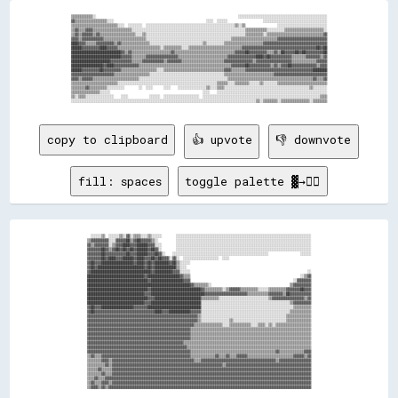
▒▒▒▒▒▒▒▒▒▒▒▒░░                                                                                ░░░░░░░░░░░░░░░░░░░░░░░░░░░░░░░░░░░░░░░░░░░░░░░░░░

▓▓▒▒▒▒▒▒▒▒▒▒▒▒▒▒▒▒▒▒░░░░                                                    ░░░░  ░░░░░░                    ░░░░░░░░░░░░░░░░░░░░░░░░░░░░░░░░░░░░

▒▒▒▒▒▒▒▒▒▒▒▒▒▒▒▒▒▒▒▒▒▒▒▒▒▒░░░░  ░░░░░░░░  ░░░░░░░░░░░░░░░░░░░░░░░░░░░░░░░░░░░░░░░░░░░░░░░░░░▒▒░░▒▒                  ░░░░░░░░░░░░░░░░░░░░░░░░░░░░

▒▒▓▓▒▒▒▒▓▓▓▓▒▒▒▒▒▒▒▒▒▒▒▒▒▒▒▒▒▒▒▒▒▒░░░░░░░░░░░░░░░░░░░░░░░░░░░░░░░░░░░░░░░░░░░░░░░░░░░░░░░░░░░░░░░░▒▒▒▒▒▒▒▒▒▒▒▒░░░░░░░░░░▒▒▒▒▒▒▒▒▒▒▒▒▒▒▒▒▒▒▒▒▒▒░░

▒▒▓▓▒▒▓▓▓▓▓▓▒▒▓▓▒▒▒▒▒▒▒▒▒▒▒▒▒▒▒▒▒▒▒▒░░░░▒▒░░░░░░░░░░░░░░░░░░░░░░░░░░░░░░░░░░░░░░░░░░░░░░░░░░░░░░░░▒▒▒▒▒▒▒▒▒▒░░▒▒▒▒▒▒▒▒▒▒▒▒▒▒▒▒▒▒▒▒▒▒▒▒▒▒▒▒▒▒▒▒▓▓

▓▓▓▓▒▒▓▓▓▓▓▓▓▓▓▓▓▓▒▒▒▒▒▒▒▒▒▒▒▒▒▒▒▒▒▒▒▒▒▒▒▒░░░░░░░░░░░░░░░░░░░░░░░░░░░░░░░░░░░░░░░░░░░░░░░░▒▒▒▒▒▒▒▒▒▒▒▒▒▒▒▒▒▒▒▒▒▒▒▒▒▒▓▓▓▓▓▓▓▓▓▓▓▓▓▓▓▓▓▓▓▓▓▓▓▓▓▓▓▓

████▓▓▓▓▒▒▒▒▒▒▓▓▓▓▓▓▓▓▓▓▒▒▓▓▒▒▒▒▒▒▒▒▒▒▒▒▒▒▒▒░░░░░░░░░░░░░░░░░░░░░░░░░░░░░░▒▒░░░░░░░░░░▒▒▒▒▒▒▒▒▒▒▒▒▒▒▒▒▒▒▒▒▒▒▓▓▓▓▓▓▓▓▓▓▓▓▓▓▓▓▓▓▓▓▓▓▓▓▓▓▓▓▓▓▓▓▓▓▓▓

██████▓▓▓▓▓▓▓▓▓▓████▓▓▓▓▓▓▒▒▒▒▒▒▒▒▒▒▒▒▒▒▒▒▒▒▒▒▒▒▒▒░░▒▒▒▒▒▒▒▒▒▒░░░░▒▒▒▒▒▒▒▒▒▒▒▒▒▒▒▒▒▒▒▒▒▒▒▒▒▒▒▒▒▒▓▓▓▓▓▓▓▓▓▓▓▓▓▓▓▓▓▓▓▓▓▓▓▓▓▓▓▓▓▓▓▓▓▓▓▓▓▓▓▓▓▓██▓▓██

████████████████████████████▓▓▒▒▓▓▒▒▒▒▒▒▒▒▒▒▒▒▒▒▒▒▒▒▒▒▒▒▓▓▒▒▒▒▒▒▒▒▒▒▒▒▒▒▒▒▒▒▒▒▒▒▒▒▒▒▒▒▒▒▒▒▒▒▓▓▓▓▓▓██▓▓▓▓▓▓▓▓▓▓▒▒▒▒▓▓▒▒██▓▓▓▓▓▓██▓▓██▓▓▓▓▓▓▓▓▓▓██

████████████████████████████▓▓▓▓▓▓▒▒▒▒▒▒▒▒▓▓▓▓▓▓▓▓▓▓▓▓▓▓▓▓▓▓▒▒▒▒▒▒▒▒▒▒▒▒▒▒▒▒▒▒▒▒▒▒▒▒▒▒▒▒▓▓▓▓▓▓▓▓▓▓▓▓▓▓▓▓████▓▓██▓▓▓▓▓▓▓▓▓▓▓▓▒▒▒▒▒▒▒▒▓▓▓▓▓▓▓▓▒▒▓▓

██████████████████████▓▓▓▓▓▓▓▓▓▓▓▓▒▒▒▒▒▒▓▓▓▓▓▓▓▓▓▓▓▓▒▒▓▓▓▓▓▓▓▓▒▒▒▒▒▒▒▒▒▒▒▒▒▒▒▒▒▒▒▒▒▒▒▒▓▓▓▓▓▓▓▓▓▓▓▓▓▓▓▓▒▒▓▓▓▓▓▓▓▓▓▓▓▓▓▓▓▓▓▓▓▓▒▒▒▒▒▒▒▒▒▒▒▒▒▒▓▓▓▓▓▓

██████████████████▓▓████▓▓▓▓▓▓▓▓▓▓▓▓▓▓▒▒▒▒▒▒▒▒▒▒▒▒▒▒▒▒▒▒▒▒▒▒▒▒▒▒▒▒▒▒▒▒▒▒▒▒▒▒▒▒▒▒▒▒▒▒▒▒▒▒▒▒▓▓▓▓▓▓▓▓██▓▓▓▓▓▓▓▓▓▓▓▓▒▒▓▓▒▒▓▓▓▓██▓▓▓▓▓▓▓▓▓▓▓▓▓▓▒▒▓▓▓▓

██████▓▓▓▓▓▓▓▓▓▓██▓▓▓▓▓▓▓▓▓▓▒▒▒▒▒▒▒▒▒▒▒▒▒▒▒▒▒▒▒▒░░░░▒▒▒▒▒▒▒▒▒▒▒▒▒▒▒▒▒▒▒▒▒▒▒▒▒▒▒▒▒▒▒▒▒▒▓▓▓▓▒▒▒▒▒▒▒▒▓▓▓▓▓▓▓▓▓▓▓▓▓▓▓▓▓▓▓▓▓▓▓▓▓▓▓▓▓▓▓▓▓▓▓▓▓▓████████

▓▓▓▓▓▓▓▓▓▓▓▓▓▓▓▓▓▓▓▓▓▓▓▓▒▒▒▒▒▒▒▒▒▒▒▒▒▒▒▒▒▒▒▒░░░░░░░░░░░░░░░░░░░░░░░░░░░░░░░░░░░░░░░░░░▒▒▒▒▒▒▒▒▒▒▒▒▒▒▒▒▒▒▒▒▒▒▒▒▒▒▒▒▓▓▓▓▓▓▓▓▓▓▓▓▓▓▓▓▓▓▓▓▓▓▓▓▓▓▓▓▓▓

▓▓▓▓▒▒▓▓▓▓▓▓▒▒▒▒▒▒▒▒▒▒▒▒▒▒▒▒▒▒▒▒▒▒▒▒▒▒░░░░░░░░░░░░░░░░░░░░░░░░░░░░░░░░░░░░░░░░░░░░░░░░░░▒▒▒▒▒▒▒▒▒▒▒▒▒▒▒▒▒▒▒▒▒▒▒▒▒▒▒▒▒▒▒▒▒▒▒▒▒▒▒▒▒▒▒▒▒▒▒▒▓▓▒▒▒▒▓▓

▒▒▒▒▒▒▒▒▒▒▒▒▒▒▒▒▒▒▒▒▒▒▒▒▒▒░░░░░░░░░░░░░░░░░░░░░░░░░░░░░░░░░░░░░░░░░░░░░░░░░░░░░░░░▒▒▒▒▒▒░░░░▒▒▒▒▒▒▒▒░░░░░░▒▒░░░░░░░░▒▒▒▒▒▒▒▒▒▒▒▒▒▒▒▒▒▒▒▒▒▒▒▒▒▒▒▒

▒▒▒▒▒▒▒▒▓▓▒▒▒▒▒▒▒▒▒▒░░░░░░░░░░        ░░  ░░░░      ░░░░    ░░░░░░░░░░░░░░░░▒▒░░░░▒▒▒▒░░░░░░░░░░░░░░░░░░░░░░░░░░░░░░░░░░░░░░░░░░░░░░░░▒▒░░░░░░░░

▒▒▒▒▒▒▒▒▒▒▒▒▒▒▒▒░░░░░░                                                    ░░░░    ░░░░░░░░░░░░░░░░░░░░░░░░░░░░░░░░░░░░░░░░░░░░░░░░░░░░░░░░░░░░░░

▒▒░░▒▒▒▒░░░░░░░░░░░░░░░░    ░░░░            ░░░░░░  ░░░░░░░░░░░░░░░░░░░░  ░░░░░░░░░░░░░░░░░░░░░░░░░░░░░░░░░░░░░░░░░░░░░░░░░░░░░░░░░░░░░░░░░░▒▒▒▒

copy to clipboard
👍 upvote
👎 downvote
fill: spaces
toggle palette ▓→✊🏽
  ░░░░░░▒▒  ░░░░░░▒▒░░▓▓░░▒▒▒▒░░░░▒▒░░░░░░        ░░░░░░░░░░░░░░░░░░░░░░░░░░░░░░░░░░░░░░░░░░░░░░░░░░░░░░░░░░░░░░░░░░░░░░░░░░░░

▒▒▓▓▓▓▓▓▓▓▓▓░░░░▓▓▓▓▓▓██▒▒▓▓██▓▓▓▓▓▓▒▒░░          ░░░░░░░░░░░░░░░░░░░░░░░░░░░░░░░░░░░░░░░░░░░░░░░░░░░░░░░░░░░░░░░░░░░░░░░░░░░░

▓▓▒▒▓▓▓▓▓▓▓▓░░▒▒▓▓▓▓████▓▓▓▓██████▓▓▓▓░░░░        ░░░░░░░░░░░░░░░░░░░░░░░░░░░░░░░░░░░░░░░░░░░░░░░░░░░░░░░░░░░░░░░░░░░░░░░░░░░░

▓▓▓▓▓▓▓▓██▓▓▒▒▓▓██▓▓██▓▓██▓▓██████▓▓██▓▓░░        ░░░░░░░░░░░░░░░░░░░░░░░░░░░░░░░░░░░░░░░░░░░░░░░░░░░░░░░░░░░░░░░░░░░░░░░░░░░░

▓▓▓▓▓▓▓▓██▓▓▓▓▓▓▓▓▓▓▓▓██▓▓▓▓██████▓▓▓▓██▓▓░░    ░░░░░░░░░░░░░░░░░░░░░░░░░░░░░░░░░░░░░░░░░░░░░░░░░░░░░░                  ░░░░░░

▓▓▓▓▓▓▓▓██▓▓████▓▓▓▓██████▓▓████▓▓▓▓██▓▓██▓▓▓▓░░▓▓░░  ░░░░░░░░░░░░░░░░░░░░  ░░░░                                              

▓▓██▓▓▓▓██████████████████▓▓████▓▓██▓▓████████▓▓██▒▒░░░░░░                                                                    

▓▓██▓▓██████████████████████████▓▓██▓▓████████████▒▒░░░░                                                                      

▓▓██████████████████████████████████▓▓██████████▓▓▓▓░░░░░░                                                                  ░░

████████████████████████████████▓▓██████████████████▓▓▒▒▒▒                                                              ░░▒▒▓▓

██████████████████████████████████▓▓██████████████████▓▓▓▓                                                          ░░▓▓▓▓▓▓▓▓

██████████████████████████████████████████████████████████▓▓▒▒▒▒▒▒▒▒░░                                            ▒▒▓▓▓▓▓▓▓▓▓▓

██████████████████████████████████▓▓████████████████████████████▓▓▒▒▒▒▒▒▒▒▒▒░░▒▒▓▓▓▓▓▓▒▒▒▒▒▒▒▒▒▒░░░░░░▒▒▒▒▒▒▒▒▒▒▓▓▓▓▓▓▓▓██▓▓▓▓

████████████████████████████████▓▓▓▓██████████████████████████████▓▓▓▓▓▓▓▓▓▓▓▓▓▓▓▓▓▓▓▓▓▓▓▓▒▒▒▒▒▒▒▒▒▒▒▒▓▓▓▓▓▓▓▓▒▒██▓▓▓▓▓▓▓▓▓▓▓▓

██████████████████████████████████▓▓▓▓██████████████████████████▒▒▒▒▒▒▒▒▒▒░░░░░░░░░░░░░░░░░░░░░░░░░░░░▒▒▓▓▓▓▓▓▓▓▓▓▓▓▓▓▓▓▓▓▒▒▓▓

████████████████████████████████▓▓▓▓████████████████████████████░░░░░░░░░░░░░░░░░░░░░░░░░░░░░░░░░░░░░░░░░░░░░░░░░░▒▒▓▓▓▓▓▓▓▓▓▓

▓▓██▓▓▓▓██████████████████▓▓▓▓▓▓▓▓██████████████████████████████░░░░░░░░░░░░░░░░░░░░░░░░░░░░░░░░░░░░░░░░░░░░░░░░░░░░▒▒▒▒▒▒▒▒▒▒

▓▓██▓▓▓▓▓▓▓▓▓▓▓▓▓▓▓▓▓▓▓▓▓▓▓▓▓▓▓▓▓▓▓▓▓▓████▓▓▓▓████████████▓▓▓▓▓▓░░░░░░░░░░░░░░░░░░░░░░░░░░░░░░░░░░░░░░░░░░░░░░░░░░▒▒▒▒▒▒▒▒▒▒▒▒

▓▓▓▓▓▓▓▓▓▓▓▓▓▓▓▓▓▓▓▓▓▓▓▓▓▓▓▓▓▓▓▓▓▓▓▓▓▓▓▓▓▓▓▓▓▓▓▓▓▓▓▓▓▓▓▓▓▓▓▓▓▓▒▒░░░░░░░░░░░░░░░░░░░░░░░░░░░░░░░░░░░░░░░░░░░░░░░░▒▒▒▒▒▒▒▒▒▒▒▒▒▒

▓▓▓▓▓▓▓▓▓▓▓▓▓▓▓▓▓▓▓▓▓▓▓▓▓▓▓▓▓▓▓▓▓▓▓▓▓▓▓▓▓▓▓▓▓▓▓▓▓▓▓▓▓▓▓▓▓▓▓▓▓▓▒▒░░░░░░░░░░░░░░░░▒▒░░░░░░░░░░░░░░░░░░░░░░░░░░░░░░▒▒▒▒▒▒▒▒▒▒▒▒▒▒

▓▓▓▓▓▓▓▓▓▓▓▓▓▓▓▓▓▓▓▓▓▓▓▓▓▓▓▓▓▓▓▓▓▓▓▓▓▓▓▓▓▓▓▓▓▓▓▓▓▓▓▓▓▓▓▓▓▓▓▓▒▒▒▒▒▒▒▒▒▒▒▒▒▒▒▒░░░░▒▒▒▒▒▒▒▒▒▒▒▒░░░░▒▒▒▒░░▒▒░░▒▒▒▒▒▒▒▒▒▒▒▒▒▒▒▒▒▒▒▒

▓▓▓▓▓▓▓▓▓▓▓▓▓▓▓▓▓▓▓▓▓▓▓▓▓▓▓▓▓▓▓▓▓▓▓▓▓▓▓▓▓▓▓▓▓▓▓▓▓▓▓▓▓▓▓▓▓▓▒▒▒▒▒▒▒▒▒▒▒▒▒▒▒▒▒▒▒▒▒▒▒▒▒▒▒▒▒▒▒▒▒▒▒▒▒▒▒▒▒▒▒▒▒▒▒▒▒▒▒▒▒▒▒▒▒▒▒▒▒▒▒▒▒▒▒▒

▓▓▓▓▓▓▓▓▓▓▓▓▓▓▓▓▓▓▓▓▓▓▓▓▓▓▓▓▓▓▓▓▓▓▓▓▓▓▓▓▓▓▓▓▓▓▓▓▓▓▓▓▓▓▓▓▓▓▒▒▒▒▒▒▒▒▒▒▒▒▒▒▒▒▒▒▒▒▒▒▒▒▒▒▒▒▒▒▒▒▒▒▒▒▒▒▒▒▒▒▒▒▒▒▒▒▒▒▒▒▒▒▒▒▒▒▒▒▒▒▒▒▒▒▒▒

▓▓▓▓▓▓▓▓▓▓▓▓▓▓▓▓▓▓▓▓▓▓▓▓▓▓▓▓▓▓▓▓▓▓▓▓▓▓▓▓▓▓▓▓▓▓▓▓▓▓▓▓▓▓▓▓▓▓▒▒▒▒▒▒▒▒▒▒▒▒▒▒▒▒▒▒▒▒▒▒▒▒▒▒▒▒▒▒▒▒▒▒▒▒▒▒▒▒▒▒▒▒▒▒▒▒▒▒▒▒▒▒▒▒▒▒▒▒▒▒▒▒▒▒▒▒

▓▓▓▓▓▓▓▓▓▓▓▓▓▓▓▓▓▓▓▓▓▓▓▓▓▓▓▓▓▓▓▓▓▓▓▓▓▓▓▓▓▓▓▓▓▓▓▓▓▓▓▓▓▓▒▒▒▒▒▒▒▒▒▒▒▒▒▒▒▒▒▒▒▒▒▒▒▒▒▒▒▒▒▒▒▒▒▒▒▒▒▒▒▒▒▒▒▒▒▒▒▒▒▒▒▒▒▒▒▒▒▒▒▒▒▒▒▒▒▒▒▒▒▒▒▒

▓▓▓▓▓▓▓▓▓▓▓▓▓▓▓▓▓▓▓▓▓▓▓▓▓▓▓▓▓▓▓▓▓▓▓▓▓▓▓▓▓▓▓▓▓▓▓▓▓▓▓▓▓▓▓▓▒▒▒▒▒▒▒▒▒▒▒▒▒▒▒▒▒▒▒▒▒▒▒▒▒▒▒▒▒▒▒▒▒▒▒▒▒▒▒▒▒▒▒▒▒▒▒▒▒▒▒▒▒▒▒▒▒▒▒▒▒▒▒▒▒▒▒▒▒▒

▓▓▓▓▓▓▓▓▓▓▓▓▓▓▓▓▓▓▓▓▓▓▓▓▓▓▓▓▓▓▓▓▓▓▓▓▓▓▓▓▓▓▓▓▓▓▓▓▓▓▓▓▓▓▓▓▓▓▒▒▒▒▒▒▒▒▒▒▒▒▒▒▒▒▒▒▒▒▒▒▒▒▒▒▒▒▒▒▒▒▒▒▒▒▒▒▒▒▒▒▒▒▒▒▒▒▓▓▒▒▒▒▒▒▒▒▒▒▒▒▒▒▓▓▓▓

▒▒▓▓▒▒▒▒▓▓▓▓▓▓▓▓▓▓▓▓▓▓▓▓▓▓▓▓▓▓▓▓▓▓▓▓▓▓▓▓▓▓▓▓▓▓▓▓▓▓▓▓▓▓▓▓▓▓▒▒▒▒▒▒▒▒▒▒▒▒▒▒▓▓▒▒▒▒▓▓▒▒▒▒▓▓▓▓▓▓▒▒▒▒▒▒▒▒▒▒▒▒▒▒▒▒▒▒▒▒▒▒▒▒▒▒▓▓▓▓▓▓▒▒▓▓

▒▒▒▒▒▒▒▒▓▓▓▓▒▒▓▓▓▓▓▓▓▓▓▓▓▓▓▓▓▓▓▓▓▓▓▓▓▓▓▓▓▓▓▓▓▓▓▓▓▓▓▓▓▓▓▓▓▓▓▓▒▒▒▒▓▓▓▓▓▓▓▓▓▓▓▓▓▓▓▓▓▓▓▓▓▓▓▓▓▓▓▓▓▓▓▓▓▓▓▓▓▓▓▓▓▓▒▒▓▓▓▓▓▓▓▓▓▓▓▓▓▓▓▓▓▓

▒▒▒▒▒▒▒▒▒▒▓▓▒▒▓▓▓▓▓▓▓▓▓▓▓▓▓▓▓▓▓▓▓▓▓▓▓▓▓▓▓▓▓▓▓▓▓▓▓▓▓▓▓▓▓▓▓▓▓▓▓▓▓▓▓▓▓▓▓▓▓▓▓▓▓▓▒▒▓▓▓▓▓▓▓▓▓▓▓▓▓▓▓▓▓▓▓▓▓▓▓▓▓▓▓▓▓▓▓▓▓▓▓▓▓▓▓▓▓▓▓▓▓▓▓▓

▒▒▒▒▒▒▓▓▒▒▒▒▒▒▓▓▓▓▓▓▓▓▓▓▓▓▓▓▓▓▓▓▓▓▓▓▓▓▓▓▓▓▓▓▓▓▓▓▓▓▓▓▓▓▓▓▓▓▓▓▓▓▓▓▓▓▓▓▓▓▓▓▓▓▓▓▓▓▓▓▓▓▓▓▓▓▓▓▓▓▓▓▓▓▓▓▓▓▓▓▓▓▓▓▓▓▓▓▓▓▓▓▓▓▓▓▓▓▓▓▓▓▓▓▓▓

▒▒▒▒▒▒▒▒▓▓▒▒▒▒▓▓▓▓▓▓▓▓▓▓▓▓▓▓▓▓▓▓▓▓▓▓▓▓▓▓▓▓▓▓▓▓▓▓▓▓▓▓▓▓▓▓▓▓▓▓▓▓▓▓▓▓▓▓▓▓▓▓▓▓▓▓▓▓▓▓▓▓▓▓▓▓▓▓▓▓▓▓▓▓▓▓▓▓▓▓▓▓▓▓▓▓▓▓▓▓▓▓▓▓▓▓▓▓▓▓▓▓▓▓▓▓

▒▒▒▒▓▓▒▒▒▒▓▓▓▓▓▓▓▓▓▓▓▓▓▓▓▓▓▓▓▓▓▓▓▓▓▓▓▓▓▓▓▓▓▓▓▓▓▓▓▓▓▓▓▓▓▓▓▓▓▓▓▓▓▓▓▓▓▓▓▓▓▓▓▓▓▓▓▓▓▓▓▓▓▓▓▓▓▓▓▓▓▓▓▓▓▓▓▓▓▓▓▓▓▓▓▓▓▓▓▓▓▓▓▓▓▓▓▓▓▓▓▓▓▓▓▓

▒▒▓▓▒▒▒▒▓▓▓▓▒▒▓▓▓▓▓▓▓▓▓▓▓▓▓▓▓▓▓▓▓▓▓▓▓▓▓▓▓▓▓▓▓▓▓▓▓▓▓▓▓▓▓▓▓▓▓▓▓▓▓▓▓▓▓▓▓▓▓▓▓▓▓▓▓▓▓▓▓▓▓▓▓▓▓▓▓▓▓▓▓▓▓▓▓▓▓▓▓▓▓▓▓▓▓▓▓▓▓▓▓▓▓▓▓▓▓▓▓▓▓▓▓▓
