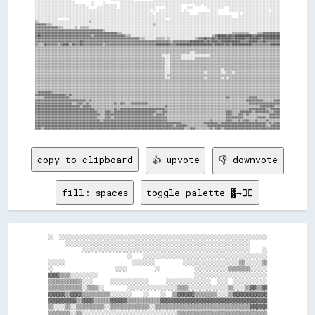
copy to clipboard
👍 upvote
👎 downvote
fill: spaces
toggle palette ▓→✊🏽
░░  ░░░░░░░░░░░░░░░░░░░░░░░░░░░░░░░░░░░░░░░░░░░░░░░░░░░░░░░░░░░░░░░░░░░░░░░░░░

      ░░░░░░░░░░░░░░░░░░░░░░░░░░░░░░░░░░░░░░░░░░░░░░░░░░░░░░░░░░░░░░░░░░      

            ░░░░░░░░░░░░░░░░░░░░░░░░░░░░░░░░░░░░░░░░░░░░░░░░░░░░░░░░░░░░    ░░

                            ░░    ░░░░░░░░░░░░░░░░░░░░░░░░░░░░░░░░░░░░░░░░░░░░

░░░░░░                        ░░░░░░░░          ░░░░░░░░░░░░░░░░░░░░▒▒░░░░░░▒▒

░░                      ░░░░          ░░            ░░░░░░░░░░░░▒▒▒▒▒▒▒▒░░░░░░

▓▓▓▓▒▒▒▒░░░░░░░░░░                                  ░░░░░░░░░░░░░░░░░░░░░░░░░░

▒▒▒▒▒▒▒▒▒▒▒▒░░░░      ░░░░░░░░░░░░░░      ░░░░░░░░░░░░░░░░  ░░░░  ░░░░░░░░░░░░

▒▒▒▒▒▒▒▒▒▒▒▒░░▒▒▒▒░░        ░░░░░░░░░░░░░░░░░░▒▒▒▒░░░░░░░░░░░░░░▒▒░░░░▒▒▓▓▒▒▓▓

▓▓▓▓▓▓▒▒▓▓▓▓▒▒▒▒▒▒▒▒▒▒░░░░░░░░    ░░    ░░  ▒▒▓▓▓▓▓▓▒▒▒▒▒▒▒▒░░░░▒▒▓▓▓▓▓▓▓▓▓▓▓▓

▓▓▓▓▓▓▓▓▓▓▒▒▓▓▓▓▒▒▒▒▒▒▓▓▓▓▓▓▒▒▒▒▒▒▒▒▒▒▒▒▓▓▓▓▓▓▓▓▓▓▓▓▓▓▓▓▓▓▓▓▓▓▓▓▓▓▓▓▓▓▓▓▓▓▓▓▓▓

▒▒░░░░▒▒░░▒▒▒▒▒▒▒▒▒▒░░▒▒▒▒▒▒▒▒▒▒▒▒▒▒░░▒▒▒▒▒▒▒▒▒▒▒▒▒▒▒▒▒▒▒▒▒▒▒▒▒▒▒▒▒▒▒▒▒▒▓▓▓▓▓▓

▒▒▒▒▒▒▒▒░░▒▒░░░░░░░░░░░░░░░░░░░░░░░░░░░░░░░░░░▒▒▒▒▒▒▒▒▒▒▒▒▒▒▒▒▒▒▒▒▒▒▒▒▒▒▒▒▒▒▒▒
