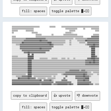
fill: spaces
toggle palette ▓→✊🏽
▒▒▒▒▒▒▒▒▒▒▒▒▒▒▒▒▒▒▒▒▒▒▒▒▒▒▒▒          ▒▒▒▒▒▒      ▒▒▒▒▒▒▒▒▒▒▒▒▒▒▒▒▒▒▒▒▒▒▒▒▒▒▒▒▒▒▒▒▒▒▒▒▒▒

▒▒▒▒▒▒▒▒▒▒▒▒▒▒▒▒▒▒▒▒▒▒                                ▒▒▒▒▒▒▒▒▒▒▒▒      ▒▒      ▒▒▒▒▒▒▒▒

▒▒▒▒▒▒        ▒▒▒▒▒▒▒▒                                    ▒▒▒▒▒▒                    ▒▒▒▒

▒▒                  ▒▒▒▒▒▒                            ▒▒▒▒▒▒░░                          

                        ▒▒▒▒▒▒          ▒▒          ▒▒▒▒▒▒▒▒▒▒▒▒▒▒                ▒▒▒▒▒▒

▒▒▒▒                    ▒▒▒▒▒▒▒▒▒▒▒▒▒▒▒▒▒▒▒▒▒▒▒▒▒▒▒▒▒▒▒▒▒▒▒▒▒▒▒▒▒▒▒▒▒▒▒▒        ▓▓▓▓▓▓▓▓

▒▒▒▒▒▒▒▒▒▒▒▒▒▒▓▓▓▓▓▓▓▓▓▓▓▓▓▓▓▓▓▓▓▓▒▒▒▒▒▒▒▒▒▒▒▒▒▒▒▒▒▒▒▒▒▒▒▒▒▒▒▒░░▒▒▒▒▒▒▒▒▒▒▒▒▓▓▓▓▓▓▓▓▓▓▓▓

▒▒▒▒▒▒▒▒▒▒▒▒▓▓▓▓▓▓▓▓▓▓▓▓▓▓▓▓██▓▓▓▓▓▓▒▒▒▒▒▒▒▒▒▒▒▒▒▒▒▒▒▒░░░░▒▒░░░░░░▒▒▒▒▒▒▒▒██▓▓▓▓▓▓▓▓▓▓▓▓

▒▒▒▒▒▒▒▒▒▒██▓▓▓▓▓▓▓▓▓▓▓▓▓▓▓▓▓▓▓▓▓▓▓▓████▒▒▒▒▒▒▒▒▒▒▒▒▒▒░░░░▒▒░░░░░░░░▒▒▒▒▒▒░░▓▓▓▓▓▓▓▓▓▓▓▓

░░░░▒▒▒▒▓▓▓▓▓▓▓▓▓▓▓▓▓▓▓▓▓▓▓▓▓▓▓▓▓▓▓▓▓▓██▓▓▒▒▒▒▒▒▒▒▒▒░░░░░░▒▒░░░░░░░░░░░░░░▒▒▓▓▓▓▓▓██▓▓▓▓

░░░░░░░░▓▓▓▓▓▓▓▓▓▓▓▓▓▓▓▓▓▓▓▓▓▓▓▓▓▓▓▓▓▓▓▓▓▓░░░░░░░░░░░░░░░░░░░░░░░░░░░░░░░░░░░░▓▓████▓▓▓▓

░░░░░░░░▓▓▓▓▓▓▓▓▓▓▓▓▓▓▓▓▓▓▓▓██▓▓▓▓▓▓▓▓▓▓░░░░░░░░░░░░░░░░░░░░░░░░░░░░░░░░░░░░░░░░████░░░░

░░░░░░░░░░▓▓▓▓▓▓▓▓▓▓▓▓▓▓▓▓▓▓▓▓▓▓▓▓▓▓▓▓░░░░░░░░░░░░░░░░░░░░░░░░░░░░░░░░░░░░░░░░░░████░░░░

░░░░░░░░░░░░▓▓▓▓██▓▓▓▓▓▓▓▓▓▓▓▓▓▓▓▓░░░░░░░░░░░░░░░░░░░░░░░░░░░░░░░░░░░░░░░░░░░░░░████░░░░

░░░░░░░░░░░░░░░░██░░██░░░░░░░░░░░░░░░░░░░░░░░░░░░░░░░░░░░░░░░░░░░░░░░░░░░░░░░░░░████░░░░

▒▒▒▒▒▒░░░░░░░░░░██████░░░░░░░░░░░░░░░░░░░░░░░░░░░░░░░░░░░░░░░░░░░░░░░░░░░░░░░░░░████▓▓░░

▒▒▒▒▒▒▒▒▒▒▒▒▒▒▒▒██████░░░░░░▒▒▒▒▒▒▒▒░░░░▒▒▒▒▒▒░░░░▒▒▒▒░░▒▒░░░░▒▒░░░░░░░░░░░░▓▓▓▓████▓▓▓▓

▒▒▒▒▒▒▒▒▒▒▒▒▒▒▒▒████▒▒▒▒▒▒▒▒▒▒▒▒▒▒▒▒▒▒▒▒▒▒▒▒▒▒▒▒▒▒▒▒▒▒▒▒▒▒▒▒▒▒▒▒▒▒▒▒▒▒▒▒▒▒▓▓▓▓▓▓▓▓██▓▓▓▓

▒▒▒▒▒▒▒▒▒▒▒▒▒▒▒▒████▒▒▒▒▒▒▒▒▒▒▒▒▒▒▒▒▒▒▒▒▒▒▒▒▒▒▒▒▒▒▒▒▒▒▒▒▒▒▒▒▒▒▒▒▒▒▒▒▒▒▒▒▒▒▓▓▓▓██▓▓██▓▓▓▓

▒▒▒▒▒▒▒▒▒▒▒▒▒▒▒▒████▒▒▒▒▒▒▒▒▒▒▒▒▒▒▒▒▒▒▒▒▒▒▒▒▒▒▒▒▒▒▒▒▒▒▒▒▒▒▒▒▒▒▒▒▒▒▒▒▒▒▒▒▒▒▓▓▓▓▓▓▓▓▓▓▓▓▓▓

▒▒▒▒▒▒▒▒▒▒▒▒▒▒▒▒████▒▒▒▒▒▒▒▒▒▒▒▒▒▒▒▒▒▒▒▒▒▒▒▒▒▒▒▒▒▒▒▒▒▒▒▒▒▒▒▒▒▒▒▒▒▒▒▒▒▒▒▒▒▒▒▒▒▒▒▒▒▒▒▒▒▒▒▒

▒▒▒▒▒▒▒▒▒▒▒▒▒▒▒▒████▒▒▒▒▒▒▒▒▒▒▒▒▒▒▒▒▒▒▒▒▒▒▒▒▒▒▒▒▒▒▒▒▒▒▒▒▒▒▒▒▒▒▒▒▒▒▒▒▒▒▒▒▒▒▒▒▒▒▒▒▒▒▒▒▒▒▒▒

▒▒▒▒▒▒▒▒▒▒▒▒▒▒▒▒████▒▒▒▒▒▒▒▒▒▒▒▒▒▒▒▒▒▒▒▒▒▒▒▒▒▒▒▒▒▒▒▒▒▒▒▒▒▒▓▓▓▓▓▓▓▓▓▓▒▒▓▓▓▓▒▒▒▒▒▒▒▒▒▒▒▒▒▒

▒▒▒▒▒▒▒▒▒▒▒▒▒▒▒▒████▒▒▒▒▒▒▒▒▒▒▒▒▒▒▒▒▒▒▒▒▒▒▒▒▒▒▒▒▒▒▒▒▒▒▓▓▓▓▓▓▓▓▓▓▓▓▓▓▓▓▓▓▓▓▓▓▒▒▒▒░░▒▒▒▒▒▒

▒▒▒▒▒▒▒▒▒▒▒▒▒▒░░████▒▒▒▒▒▒▒▒▒▒▒▒▒▒▒▒▒▒▒▒▒▒▒▒▒▒░░░░▒▒▓▓▓▓▓▓▓▓▓▓▓▓▓▓▓▓▓▓▓▓██▓▓▒▒▒▒▒▒░░░░▒▒

░░░░▒▒▒▒▒▒▓▓▓▓▓▓████░░▒▒▒▒▒▒▒▒▒▒▒▒▒▒▒▒▒▒░░▒▒░░░░░░░░░░▓▓░░░░░░░░▓▓▓▓▓▓▓▓██▓▓▓▓▒▒░░░░░░░░

░░░░░░██▓▓▓▓▓▓▓▓██▓▓▓▓▓▓░░▒▒▒▒▒▒▒▒░░▒▒▒▒▒▒▒▒░░░░░░░░▓▓░░░░░░░░░░▓▓▓▓▓▓▓▓▓▓████░░░░░░░░░░

▓▓▓▓▓▓▓▓▓▓▓▓▓▓▓▓▓▓▓▓▓▓▓▓▓▓▓▓██░░▓▓▓▓▓▓██▒▒░░░░░░░░▓▓▓▓▓▓░░░░░░░░░░▓▓▓▓▓▓██▓▓▓▓░░░░░░░░░░

▓▓▓▓▓▓▓▓▓▓▓▓▓▓▓▓▓▓▓▓▓▓▓▓▓▓▓▓▓▓▓▓▓▓▓▓▓▓▓▓▓▓░░▓▓▓▓▓▓▓▓▓▓▓▓▓▓▓▓░░░░░░▓▓▓▓▓▓▓▓▓▓▓▓▓▓░░░░░░░░

copy to clipboard
👍 upvote
👎 downvote
fill: spaces
toggle palette ▓→✊🏽