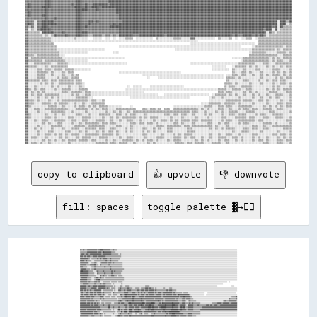
copy to clipboard
👍 upvote
👎 downvote
fill: spaces
toggle palette ▓→✊🏽
▓▓▒▒▓▓▒▒▒▒▓▓▓▓▓▓▓▓▓▓▓▓▓▓▒▒▓▓████▓▓▓▓▓▓▓▓▓▓▒▒▒▒▓▓▒▒▒▒░░░░░░░░░░░░░░░░░░░░░░░░░░░░░░░░░░░░░░░░░░░░░░░░░░░░░░░░░░░░░░░░░░░░░░░░░░░░░░░░░░░░░░░░░░░░░░░░░░░░░░░░░░░░░░░░░░░░░░░░░░░░░░░░░░░░░░░░░░░░░░░░░░░░░░░░░░░░░░░░░░░░░░░░░░
▒▒▒▒▒▒▒▒▒▒▓▓▓▓▓▓▓▓▓▓▓▓▓▓▒▒▓▓▓▓▒▒██▓▓▓▓▓▓▓▓▓▓▒▒▒▒▒▒░░░░░░░░░░░░░░░░░░░░░░░░░░░░░░░░░░░░░░░░░░░░░░░░░░░░░░░░░░░░░░░░░░░░░░░░░░░░░░░░░░░░░░░░░░░░░░░░░░░░░░░░░░░░░░░░░░░░░░░░░░░░░░░░░░░░░░░░░░░░░░░░░░░░░░░░░░░░░░░░░░░░░░░░░░░░
▒▒▓▓▓▓▒▒▓▓▓▓▒▒▓▓▓▓▓▓▓▓▓▓▓▓▓▓▓▓▒▒▓▓▓▓▓▓▓▓▓▓▓▓▒▒▒▒▒▒▒▒▒▒░░▒▒░░░░░░░░░░░░░░░░░░░░░░░░░░░░░░░░░░░░░░░░░░░░░░░░░░░░░░░░░░░░░░░░░░░░░░░░░░░░░░░░░░░░░░░░░░░░░░░░░░░░░░░░░░░░░░░░░░░░░░░░░░░░░░░░░░░░░░░░░░░░░░░░░░░░░░░░░░░░░░░░░░░░
▓▓▓▓▒▒▓▓▒▒▓▓▓▓▒▒▒▒▓▓▓▓▓▓▒▒▓▓▓▓▓▓▓▓▓▓▒▒▒▒▒▒▒▒▒▒▒▒▒▒▒▒▒▒▒▒▒▒░░░░░░░░░░░░░░░░░░░░░░░░░░░░░░░░░░░░░░░░░░░░░░░░░░░░░░░░░░░░░░░░░░░░░░░░░░░░░░░░░░░░░░░░░░░░░░░░░░░░░░░░░░░░░░░░░░░░░░░░░░░░░░░░░░░░░░░░░░░░░░░░░░░░░░░░░░░░░░░░░░░░
▓▓▓▓▓▓▓▓▓▓▓▓▒▒░░▒▒▒▒▒▒▒▒▓▓▒▒▓▓▒▒▓▓▓▓▓▓▒▒▒▒▓▓▒▒▒▒▒▒▒▒▒▒▒▒░░░░░░░░░░░░░░░░░░░░░░░░░░░░░░░░░░░░░░░░░░░░░░░░░░░░░░░░░░░░░░░░░░░░░░░░░░░░░░░░░░░░░░░░░░░░░░░░░░░░░░░░░░░░░░░░░░░░░░░░░░░░░░░░░░░░░░░░░░░░░░░░░░░░░░░░░░░░░░░░░░░░░░
▓▓▓▓▓▓▒▒▓▓▒▒▒▒▒▒░░░░▒▒▒▒▒▒▒▒▒▒▒▒▒▒▒▒▓▓▒▒▒▒▓▓▒▒▒▒▒▒▒▒▒▒░░░░░░░░░░░░░░░░░░░░░░░░░░░░░░░░░░░░░░░░░░░░░░░░░░░░░░░░░░░░░░░░░░░░░░░░░░░░░░░░░░░░░░░░░░░░░░░░░░░░░░░░░░░░░░░░░░░░░░░░░░░░░░░░░░░░░░░░░░░░░░░░░░░░░░░░░░░░░░░░░░░░░░░░
▓▓▓▓▓▓▓▓▓▓▓▓░░░░▒▒▒▒▓▓▒▒░░░░▒▒▓▓▓▓▓▓▓▓▒▒▓▓▓▓▒▒▓▓▒▒▒▒▒▒▒▒▒▒▒▒░░░░░░░░░░░░░░░░░░░░░░░░░░░░░░░░░░░░░░░░░░░░░░░░░░░░░░░░░░░░░░░░░░░░░░░░░░░░░░░░░░░░░░░░░░░░░░░░░░░░░░░░░░░░░░░░░░░░░░░░░░░░░░░░░░░░░░░░░░░░░░░░░░░░░░░░░░░░░░░░░░
▓▓▓▓▓▓▓▓▒▒▒▒▒▒▓▓▓▓▓▓██▒▒▒▒░░▓▓▒▒▒▒▒▒▒▒▒▒▓▓▒▒▒▒▒▒▒▒▒▒▒▒▒▒▒▒▒▒░░░░░░░░░░░░░░░░░░░░░░░░░░░░░░░░░░░░░░░░░░░░░░░░░░░░░░░░░░░░░░░░░░░░░░░░░░░░░░░░░░░░░░░░░░░░░░░░░░░░░░░░░░░░░░░░░░░░░░░░░░░░░░░░░░░░░░░░░░░░░░░░░░░░░░░░░░░░░░░░░░
▓▓▓▓▒▒▒▒▒▒░░░░░░▒▒▒▒▓▓▒▒▒▒▒▒▒▒▒▒▒▒▓▓▒▒▒▒▒▒▓▓▒▒▒▒▒▒▒▒▒▒▒▒▒▒▒▒░░░░░░░░░░░░░░░░░░░░░░░░░░░░░░░░░░░░░░░░░░░░░░░░░░░░░░░░░░░░░░░░░░░░░░░░░░░░░░░░░░░░░░░░░░░░░░░░░░░░░░░░░░░░░░░░░░░░░░░░░░░░░░░░░░░░░░░░░░░░░░░░░░░░░░░░░░░░░░░░░░
▒▒▓▓▓▓▓▓▒▒▒▒▒▒░░▒▒▒▒▓▓▒▒▒▒▒▒▒▒▒▒▒▒▒▒▒▒▒▒▒▒▓▓▒▒▒▒▒▒▒▒▒▒▒▒▒▒▒▒▒▒░░░░░░░░░░░░░░░░░░░░░░░░░░░░░░░░░░░░░░░░░░░░░░░░░░░░░░░░░░░░░░░░░░░░░░░░░░░░░░░░░░░░░░░░░░░░░░░░░░░░░░░░░░░░░░░░░░░░░░░░░░░░░░░░░░░░░░░░░░░░░░░░░░░░░░░░░░░░░░░░
▓▓██▓▓▓▓▓▓▓▓▒▒▒▒▒▒░░░░▒▒▓▓▒▒▒▒▒▒▓▓▒▒▒▒▒▒▒▒▒▒▓▓▒▒▓▓▒▒▒▒▒▒▒▒▒▒░░░░░░░░░░░░░░░░░░░░░░░░░░░░░░░░░░░░░░░░░░░░░░░░░░░░░░░░░░░░░░░░░░░░░░░░░░░░░░░░░░░░░░░░░░░░░░░░░░░░░░░░░░░░░░░░░░░░░░░░░░░░░░░░░░░░░░░░░░░░░░░░░░░░░░░░░░░░░░░░░░
▓▓▓▓▓▓▓▓▓▓▓▓▒▒▒▒▒▒▒▒░░░░▓▓▒▒▒▒▒▒▒▒▓▓▒▒▒▒▒▒▒▒▓▓▒▒▒▒▒▒▒▒▒▒▒▒░░░░░░░░░░░░░░░░░░░░░░░░░░░░░░░░░░░░░░░░░░░░░░░░░░░░░░░░░░░░░░░░░░░░░░░░░░░░░░░░░░░░░░░░░░░░░░░░░░░░░░░░░░░░░░░░░░░░░░░░░░░░░░░░░░░░░░░░░░░░░░░░░░░░░░░░░░░░░░░░░░░░
▓▓▓▓▓▓▓▓▓▓▓▓▒▒▒▒▒▒▒▒▒▒░░░░░░▓▓▒▒▓▓▒▒▒▒░░▒▒▒▒▓▓▓▓▒▒▒▒░░▒▒▒▒▒▒░░░░░░░░░░░░░░░░░░░░░░░░░░░░░░░░░░░░░░░░░░░░░░░░░░░░░░░░░░░░░░░░░░░░░░░░░░░░░░░░░░░░░░░░░░░░░░░░░░░░░░░░░░░░░░░░░░░░░░░░░░░░░░░░░░░░░░░░░░░░░░░░░░░░░░░░░░░░░░░░░░
▒▒▓▓▓▓▓▓▓▓▒▒▒▒▒▒░░░░▒▒▓▓▓▓▒▒▓▓▒▒▒▒░░▒▒▒▒▒▒▒▒▒▒▒▒▒▒▒▒▒▒▒▒▒▒▒▒▒▒░░░░░░░░░░░░░░░░░░░░░░░░░░░░░░░░░░░░░░░░░░░░░░░░░░░░░░░░░░░░░░░░░░░░░░░░░░░░░░░░░░░░░░░░░░░░░░░░░░░░░░░░░░░░░░░░░░░░░░░░░░░░░░░░░░░░░░░░░░░░░░░░░░░░░░░░░░░░░░░░
▓▓▓▓▓▓▓▓▓▓▒▒▒▒▒▒░░░░▒▒▓▓▓▓██▒▒▒▒▒▒▒▒▒▒▒▒▒▒▒▒▒▒▒▒▒▒▒▒▒▒▒▒▒▒▒▒▒▒░░░░░░░░░░░░░░░░░░░░░░░░░░░░░░░░░░░░░░░░░░░░░░░░░░░░░░░░░░░░░░░░░░░░░░░░░░░░░░░░░░░░░░░░░░░░░░░░░░░░░░░░░░░░░░░░░░░░░░░░░░░░░░░░░░░░░░░░░░░░░░░░░░░░░░░░░░░░░░░░
▓▓▓▓▓▓▓▓▓▓▒▒▓▓▒▒▒▒▒▒▓▓▓▓▒▒▓▓░░░░▒▒▒▒▒▒▒▒▒▒░░▒▒▒▒▒▒▒▒░░▒▒▒▒▒▒░░░░░░░░░░░░░░░░░░░░░░░░░░░░░░░░░░░░░░░░░░░░░░░░░░░░░░░░░░░░░░░░░░░░░░░░░░░░░░░░░░░░░░░░░░░░░░░░░░░░░░░░░░░░░░░░░░░░░░░░░░░░░░░░░░░░░░░░░░░░░░░░░░░░  ░░          
▒▒▒▒▓▓▓▓▓▓▓▓▒▒▒▒▒▒▒▒▓▓▒▒▒▒▒▒▓▓▒▒▓▓▓▓▒▒▒▒▒▒▒▒░░▒▒░░░░░░░░░░▒▒░░░░░░░░░░░░░░░░░░░░░░░░░░░░░░░░░░░░░░░░░░░░░░░░░░░░░░░░░░░░░░░░░░░░░░░░░░░░░░░░░░░░░░░░░░░░░░░░░░░░░░░░░░░░░░░░░░░░░░░░░░░░░░░░░░░░░░░░░░░░░░                    
▓▓▓▓▓▓▓▓▒▒▒▒▓▓▒▒▒▒▓▓▓▓▓▓▒▒▓▓▓▓▓▓▓▓▓▓▒▒▒▒▒▒▒▒▒▒░░▒▒░░░░░░▒▒▒▒░░░░▒▒▒▒▒▒░░░░░░░░░░░░░░░░░░░░░░▒▒▒▒▒▒░░░░░░░░░░░░░░░░░░░░░░░░░░░░░░░░░░░░░░░░░░░░░░░░░░░░░░░░░░░░░░░░░░░░░░░░░░░░░░░░░░░░░░░░░░░░░░░░                    ░░░░    
▓▓▓▓▓▓▓▓▒▒▒▒▒▒▒▒▓▓▓▓▓▓▒▒░░▓▓▓▓▓▓▓▓▓▓▒▒▓▓▒▒░░▒▒▒▒▒▒░░░░▒▒▓▓▒▒▒▒▒▒▒▒▓▓▓▓▒▒▒▒░░░░▒▒▒▒▒▒░░▒▒▒▒▒▒▓▓▓▓▒▒▓▓▒▒▒▒░░▒▒░░░░░░░░░░▒▒░░░░░░▒▒▒▒░░░░░░░░░░░░░░░░░░░░░░░░░░░░░░░░░░░░░░░░░░░░░░░░░░░░░░░░░░░░░░░░░░░░░░░░░░░░░░░░░░░░░░░░░░░░
▓▓▓▓▒▒▓▓▒▒▓▓▒▒▓▓▒▒▒▒▓▓▓▓▓▓▓▓▓▓░░▒▒▒▒▒▒▒▒▒▒▒▒▒▒░░▒▒░░░░▓▓▓▓▒▒▒▒▓▓▒▒▓▓▓▓▓▓▒▒▒▒▒▒▒▒▓▓▓▓▒▒▓▓▓▓▒▒▓▓▓▓▒▒▓▓▓▓▓▓▒▒▓▓▒▒▒▒▒▒▒▒▒▒▒▒▒▒▓▓▒▒▓▓▓▓▒▒▒▒▒▒░░░░░░░░░░░░░░░░░░░░░░░░░░░░░░░░░░░░░░░░░░░░░░░░░░░░░░░░░░░░░░░░░░░░░░░░░░░░░░░░░░░░░░
▒▒▓▓▒▒▒▒▓▓▓▓▒▒▓▓▓▓▒▒▓▓▒▒▓▓▓▓▓▓▒▒▓▓▒▒▒▒▒▒▒▒▒▒░░▓▓▒▒▒▒▒▒▒▒▒▒▒▒▒▒▓▓▓▓▓▓▒▒▒▒▒▒▓▓▓▓▒▒▒▒▓▓▒▒▓▓▒▒▓▓▒▒▒▒▓▓▓▓▓▓▓▓▒▒▓▓▒▒▓▓▓▓▒▒▒▒▓▓▓▓▓▓▓▓▓▓▓▓▒▒▓▓▒▒▒▒▒▒▒▒▒▒░░▒▒▒▒▒▒░░░░░░░░░░░░░░░░░░░░░░░░    ░░░░░░░░░░░░░░░░░░░░░░░░░░░░░░░░░░░░░░░░  
▒▒▓▓▒▒▓▓▓▓▓▓▒▒▓▓▓▓▒▒▓▓▒▒▒▒▓▓▓▓▒▒▓▓▒▒░░░░▒▒▒▒░░▒▒▒▒▒▒░░░░▓▓▓▓▒▒▓▓██▓▓▓▓▓▓▓▓▓▓▓▓▓▓▒▒▓▓▒▒▓▓▓▓▒▒▒▒▓▓▒▒▓▓▓▓▓▓▒▒▒▒▓▓▓▓▓▓▒▒▒▒▓▓▒▒▓▓▓▓▓▓▓▓▒▒▓▓▓▓▒▒██▓▓▓▓▓▓▓▓▓▓▓▓▓▓▒▒░░░░░░░░░░░░░░░░░░░░  ░░░░░░░░░░░░░░░░░░░░░░░░░░░░░░░░░░░░░░░░░░░░
▓▓▓▓▓▓▒▒▓▓▓▓▓▓▒▒▓▓▓▓▒▒▒▒▒▒▒▒▓▓▓▓▒▒░░▒▒▒▒▒▒░░▒▒▒▒▒▒░░▒▒▒▒▒▒▓▓▒▒▓▓██▓▓▓▓▓▓▒▒██▓▓▒▒▒▒▒▒▓▓▓▓▓▓▒▒▓▓▓▓▓▓▓▓▓▓▓▓▓▓▓▓▓▓▓▓▓▓▒▒▒▒▓▓▓▓▓▓▓▓▓▓▓▓▓▓▓▓▓▓▓▓▓▓▒▒▓▓▓▓██▓▓▓▓▓▓▓▓▒▒░░░░░░░░░░░░░░░░░░░░░░░░░░░░░░░░░░░░░░░░░░░░░░░░░░░░░░░░▒▒▒▒▒▒▓▓
▓▓▓▓▓▓▓▓▓▓▓▓▓▓▒▒▓▓▒▒▒▒▒▒▒▒▒▒▓▓▒▒▓▓▒▒▒▒▒▒▒▒▒▒▒▒▒▒▒▒▒▒░░▒▒▒▒▒▒▓▓▓▓▓▓▓▓▓▓▓▓▓▓██▓▓▓▓▓▓▓▓▓▓██▓▓▓▓▓▓▓▓▓▓▓▓▓▓▓▓▒▒▓▓▓▓▓▓▓▓▓▓▓▓▒▒▓▓▓▓▓▓▓▓▓▓▓▓▓▓▒▒▓▓▒▒▒▒▒▒▓▓▓▓▒▒▓▓▓▓▓▓▒▒▒▒░░░░░░░░░░░░░░░░░░░░░░░░░░░░░░░░░░░░░░░░░░░░░░░░░░▓▓▒▒▒▒▒▒▒▒▓▓
▓▓▓▓▓▓▓▓▒▒▓▓▓▓▓▓▓▓▓▓▒▒▓▓▒▒▒▒░░▒▒▒▒▒▒▒▒▒▒▒▒▒▒▒▒▒▒▒▒▒▒▒▒▓▓██▓▓▒▒▒▒▓▓██▓▓▓▓▓▓██▓▓▓▓▓▓▓▓▓▓██▓▓▒▒▒▒▓▓▓▓▓▓▓▓▓▓▓▓▓▓▓▓██▓▓▒▒▓▓▒▒▓▓▓▓▓▓▓▓▓▓▓▓▓▓▓▓▓▓▒▒▒▒▒▒▓▓▓▓▒▒░░▒▒▓▓▒▒▒▒▒▒▒▒░░░░░░░░░░░░░░░░░░░░░░░░░░░░░░░░░░░░░░▒▒▓▓▒▒▒▒▓▓▓▓▓▓▓▓▓▓▒▒
▓▓▓▓▓▓▓▓▒▒▓▓▓▓▒▒▓▓▒▒▓▓▒▒▓▓▒▒░░▒▒▒▒░░▒▒▒▒▒▒▒▒░░░░▒▒▒▒▒▒▓▓▒▒▓▓▓▓▒▒▒▒▒▒▓▓██▓▓▓▓▓▓▓▓▓▓▓▓▓▓▓▓██▓▓▒▒▓▓▓▓▓▓████▓▓▒▒▒▒▒▒▓▓▒▒██▓▓▓▓▓▓▓▓▓▓▓▓██▓▓▓▓▓▓▓▓▒▒▒▒▓▓▓▓▒▒▒▒▒▒▓▓▒▒▓▓▒▒▒▒▒▒▒▒▒▒░░░░░░░░░░░░░░░░▒▒▒▒▒▒▒▒▓▓▓▓▓▓▒▒▓▓▓▓▓▓▓▓▒▒▒▒▓▓▓▓▓▓▓▓
▓▓▓▓▓▓▓▓▓▓▓▓▓▓▒▒▓▓▒▒▓▓▓▓▓▓▒▒▒▒▒▒▓▓▒▒▒▒▒▒▓▓▒▒▒▒▒▒▒▒▒▒▒▒▒▒▒▒▒▒▒▒▓▓▓▓▒▒▒▒▓▓▓▓▒▒▓▓▓▓▒▒▓▓▓▓██▓▓▒▒▓▓▓▓▓▓██▓▓▓▓▒▒▒▒▒▒▓▓▓▓▓▓▓▓▓▓██▓▓▓▓▓▓▓▓████▓▓▓▓▒▒▒▒▓▓▓▓▓▓▒▒░░▓▓▓▓▓▓▓▓▒▒▒▒▒▒▓▓▒▒▒▒▒▒▒▒▒▒▓▓▓▓▒▒▓▓▒▒▒▒▓▓▓▓▒▒▒▒▓▓▓▓▓▓▓▓▓▓▓▓▓▓▓▓▓▓▓▓▓▓▓▓
▓▓▓▓▓▓▓▓▓▓▓▓▓▓▓▓▓▓▓▓▓▓▓▓▓▓▓▓▒▒▒▒▒▒▒▒▒▒▒▒██▒▒▒▒▓▓▒▒▒▒▒▒▓▓▒▒▒▒▒▒▒▒▓▓▒▒▒▒▓▓▓▓▓▓▒▒▓▓▓▓▓▓▒▒▓▓▓▓▓▓▓▓▓▓████▓▓██▓▓▓▓▓▓▒▒▓▓████████▓▓▓▓▓▓▓▓██▓▓▓▓▓▓▒▒▒▒██▓▓██▒▒▒▒▓▓▓▓▓▓▓▓▒▒▒▒▒▒▒▒▒▒▒▒▓▓▓▓▓▓▓▓▓▓▓▓▓▓▓▓▓▓▓▓▓▓▓▓▓▓▓▓▓▓▓▓▓▓▓▓▓▓▓▓▓▓▓▓▓▓▓▓▓▓
▓▓▓▓▓▓▓▓▒▒▓▓▓▓▓▓▓▓▓▓▓▓▒▒▓▓▓▓▓▓▒▒▒▒▒▒▒▒▒▒▒▒▒▒░░▒▒░░░░▒▒██▒▒▓▓▒▒▓▓▓▓▒▒▒▒████▒▒▓▓▓▓▓▓██▓▓▒▒▒▒▒▒▓▓▓▓██▓▓████▓▓▓▓▓▓▓▓▓▓▓▓▓▓██▓▓▓▓▓▓▓▓██████████▓▓▓▓██▓▓▓▓▓▓▒▒▓▓▓▓▓▓▓▓▒▒▒▒▒▒▒▒▒▒▓▓▓▓▓▓▓▓▓▓▓▓▓▓▓▓▓▓▓▓▓▓▓▓▓▓▓▓▓▓▓▓▓▓▓▓▓▓▓▓▓▓▓▓▓▓▓▓▓▓▓▓
▓▓▓▓▓▓▓▓▓▓▓▓▓▓▓▓▓▓▒▒▓▓▓▓▒▒▒▒░░░░▒▒▒▒▒▒▒▒▒▒▒▒▒▒▒▒▒▒░░▒▒▒▒▒▒██▒▒████▒▒▒▒████▓▓▓▓██████▓▓▓▓▒▒▓▓▓▓▓▓▓▓▓▓▓▓▓▓▓▓▓▓▒▒▓▓▓▓▒▒▓▓▓▓██▓▓▓▓██████████████▓▓▒▒▒▒▒▒▒▒▒▒▒▒▒▒▒▒▒▒▒▒▒▒▒▒▒▒▒▒░░░░░░░░░░░░░░░░░░░░░░░░░░░░░░░░░░░░░░░░░░░░░░░░░░░░
▒▒▓▓▓▓▓▓▓▓▓▓▓▓▓▓▓▓▒▒▓▓▓▓▓▓▒▒▓▓▒▒░░▒▒░░░░░░░░░░▒▒░░░░░░▒▒▓▓▒▒▒▒▒▒▒▒▒▒▓▓▒▒▒▒░░░░▒▒░░░░▒▒▓▓░░▒▒▒▒▒▒░░░░▒▒▒▒▓▓▒▒▒▒▒▒▒▒▒▒▒▒▒▒▒▒▓▓▒▒▓▓▓▓████▓▓▓▓▓▓▓▓▓▓▓▓▒▒▒▒▒▒▓▓▓▓▓▓▒▒▒▒▒▒▒▒▒▒▒▒░░░░░░░░░░░░░░░░░░░░░░░░░░░░░░░░░░░░░░░░░░░░░░░░░░░░
▓▓▓▓▓▓▓▓▓▓▓▓▒▒▒▒▓▓▓▓▒▒▒▒▒▒▒▒▓▓▒▒░░▒▒▒▒▒▒▒▒▒▒░░░░░░▒▒▓▓██▓▓▓▓▒▒▓▓▓▓▓▓▒▒██▓▓▓▓▓▓▓▓▓▓▓▓▓▓▓▓▓▓▓▓▓▓▓▓▓▓▓▓████▓▓▓▓▓▓▓▓▓▓▓▓▓▓▓▓██▓▓▓▓▓▓████████▓▓▓▓▒▒▓▓▓▓▓▓▓▓▒▒▓▓▓▓▓▓▒▒▒▒▒▒░░░░░░░░░░░░░░░░░░░░░░░░░░░░░░░░░░░░░░░░░░░░░░░░░░░░░░░░░░
▓▓▒▒▓▓▓▓▓▓▓▓▓▓░░▒▒▒▒▓▓▒▒▒▒▒▒▒▒▒▒▒▒▒▒░░▒▒▒▒▒▒▒▒▒▒▒▒░░▒▒▓▓▓▓▓▓▒▒▒▒▓▓▓▓▓▓▓▓▓▓▓▓▓▓▓▓▓▓▓▓▓▓▓▓▓▓▒▒▓▓▓▓▓▓▓▓▓▓▓▓▓▓▒▒▒▒▒▒▓▓▓▓▓▓▓▓▓▓▓▓▓▓▓▓▓▓▓▓▓▓▓▓▒▒▒▒▒▒▒▒▒▒▒▒▒▒▒▒▒▒▒▒▒▒▒▒░░░░░░░░░░░░░░░░░░░░░░░░░░░░░░░░░░░░░░░░░░░░░░░░░░░░░░▒▒▒▒░░▒▒
▓▓  ▒▒▒▒▓▓██▓▓  ▓▓▓▓▓▓░░▒▒▒▒▒▒▒▒▒▒▒▒░░░░▒▒▒▒▓▓▓▓▒▒  ▓▓██░░▓▓▒▒  ▓▓▒▒▒▒▓▓▓▓▓▓▓▓▒▒▓▓▓▓▓▓▓▓▓▓▓▓▓▓▓▓▓▓▓▓████▓▓▓▓▒▒▓▓▓▓▓▓▓▓▓▓██▓▓▓▓▓▓▓▓▓▓██▓▓▓▓▓▓▒▒▓▓▓▓▓▓▓▓▒▒▓▓▓▓▒▒▒▒▒▒▒▒▒▒░░░░░░░░░░░░░░░░░░░░░░░░░░░░░░░░░░░░░░░░░░░░░░░░░░▒▒▒▒▒▒
▓▓  ▓▓▒▒▓▓▒▒▓▓  ▓▓▓▓▓▓░░▓▓▓▓▒▒▒▒▒▒▓▓░░▒▒░░▒▒░░▓▓▒▒  ▓▓██░░▓▓▒▒  ▓▓▓▓▒▒▓▓▓▓▓▓▓▓░░▓▓▓▓▓▓▓▓▓▓▓▓▓▓▓▓▓▓██▓▓▓▓▓▓▓▓▓▓▓▓▓▓▓▓▓▓▓▓▓▓▓▓▓▓▓▓▓▓▓▓▓▓▓▓▓▓▓▓▒▒▒▒▓▓▓▓▓▓▒▒▓▓▓▓▒▒▒▒▒▒░░░░░░░░░░░░░░░░░░░░░░░░░░░░░░░░░░░░░░░░░░░░░░░░░░░░░░░░▒▒▒▒
▓▓  ▓▓▓▓▓▓▓▓▓▓  ▓▓▓▓▒▒▒▒▒▒▒▒▒▒▒▒▒▒▒▒░░▓▓▓▓▓▓▓▓▓▓▒▒░░▓▓▓▓░░▓▓▓▓  ▓▓▓▓░░▓▓▓▓▓▓▓▓░░▓▓▒▒▓▓▓▓▓▓▓▓▓▓▓▓▓▓██▓▓▓▓▓▓▓▓▓▓▓▓▓▓▓▓▓▓▓▓▓▓▓▓▓▓▓▓▓▓▓▓▓▓▓▓▓▓▒▒▒▒▒▒▒▒▓▓▒▒▒▒▓▓▒▒▒▒▒▒░░░░░░░░░░░░░░░░░░░░░░░░░░░░░░░░░░░░░░░░░░░░░░░░░░░░░░░░░░░░░░
▓▓  ▒▒▒▒▓▓▓▓▓▓  ▓▓▓▓▒▒▒▒▒▒▒▒▒▒▒▒▒▒▒▒░░▒▒▓▓▓▓▓▓▒▒▒▒  ▓▓▓▓▒▒▓▓▓▓  ▓▓▓▓░░▓▓▓▓░░▓▓░░▓▓▒▒▓▓▓▓░░▓▓▓▓▓▓▓▓▓▓▓▓▓▓▓▓▓▓▓▓▓▓▓▓▓▓▓▓▓▓▓▓▓▓▓▓▓▓▓▓▓▓▓▓▓▓▒▒▒▒▒▒▒▒▒▒▓▓▒▒▒▒▓▓▒▒▒▒░░░░░░░░░░░░░░░░░░░░░░░░░░░░░░░░░░░░░░░░░░░░░░░░░░░░░░░░░░░░░░░░
▓▓░░▒▒▓▓▓▓▓▓▓▓  ▒▒▒▒▒▒▒▒▒▒▒▒▒▒▒▒▓▓▓▓░░▓▓▓▓▓▓▓▓▒▒▒▒  ▓▓▓▓▒▒▓▓▓▓  ▓▓▓▓░░▓▓▓▓░░▓▓░░░░▒▒▓▓▓▓░░▓▓▒▒▓▓▓▓▓▓▓▓▓▓▓▓▓▓▓▓▓▓▓▓▓▓▓▓▓▓▓▓▓▓▓▓▓▓▓▓▓▓▓▓▒▒▒▒▒▒▒▒▒▒▒▒▒▒▒▒▒▒▒▒▒▒▒▒░░░░░░░░░░░░░░░░░░░░░░░░░░░░░░░░░░░░░░░░░░░░░░░░░░░░░░░░░░░░░░░░
▒▒░░██▓▓▓▓▓▓▓▓  ▓▓▓▓░░▓▓▒▒▓▓▒▒▒▒░░▒▒░░▓▓▓▓▓▓▒▒▒▒▓▓  ▓▓▓▓▒▒▓▓▓▓  ▓▓▓▓░░▓▓▓▓░░▓▓░░░░░░░░▓▓░░▓▓▒▒▓▓░░▓▓▓▓▓▓▓▓▓▓▒▒▒▒▓▓▒▒▒▒▓▓▓▓▓▓▓▓▓▓▓▓▓▓▓▓▒▒▒▒▒▒▒▒▒▒▒▒▒▒▒▒▒▒▒▒▒▒▒▒░░░░░░░░░░░░░░░░░░░░░░░░░░░░░░░░░░░░░░░░░░░░░░░░░░░░░░░░░░░░░░░░
▓▓░░▒▒▓▓▓▓▓▓▓▓  ▓▓▒▒░░▓▓▒▒▒▒▒▒▒▒░░▒▒░░▒▒▒▒▒▒▒▒▒▒▓▓  ▓▓▓▓▒▒▓▓▓▓░░▓▓▓▓▒▒▓▓▒▒░░▓▓░░░░░░░░▓▓░░▓▓▒▒▓▓░░▓▓▓▓▓▓▒▒▒▒▒▒▒▒▓▓▒▒▒▒▓▓▓▓▓▓▓▓▓▓▓▓▓▓▓▓▒▒▒▒▒▒▒▒▒▒▒▒▒▒▒▒▒▒▒▒▒▒░░░░░░░░░░░░░░░░░░░░░░░░░░░░░░░░░░░░░░░░░░░░░░░░░░░░░░░░░░░░░░░░░░
▒▒░░▓▓██▓▓▓▓▓▓  ▓▓▓▓░░▓▓▒▒▓▓▒▒▒▒▒▒▓▓░░▒▒▒▒▒▒▒▒▒▒▒▒░░▒▒▓▓▒▒▓▓▓▓  ▓▓▓▓▒▒▓▓▒▒░░▓▓░░▒▒░░░░▒▒░░▒▒▒▒▓▓░░▓▓▓▓▓▓▒▒▒▒▒▒▒▒▒▒▒▒▒▒▓▓▒▒▒▒▒▒▒▒▒▒▒▒▒▒▒▒▒▒▒▒░░▒▒▒▒▒▒▒▒▒▒▒▒░░░░░░░░░░░░░░░░░░░░░░░░░░░░░░░░░░░░░░░░░░░░░░░░░░░░░░░░░░░░░░░░░░░░
▒▒░░▓▓▓▓████▓▓░░██▓▓  ▓▓▓▓▓▓▓▓▒▒▒▒▒▒░░▓▓▓▓▒▒▒▒▒▒▒▒░░▒▒▓▓▒▒▓▓▒▒░░▒▒▓▓▓▓▓▓▒▒░░▒▒░░▒▒░░░░▒▒░░▒▒▒▒▓▓░░▒▒▒▒▒▒▒▒▒▒▒▒▒▒▒▒▒▒▒▒▒▒▒▒▒▒▒▒▒▒▒▒▒▒▒▒░░░░░░░░░░░░░░░░░░░░░░░░░░░░░░░░░░░░░░░░░░░░░░░░░░░░░░░░░░░░░░░░░░░░░░░░░░░░░░░░░░░░░░░░
▒▒▒▒▓▓▓▓▓▓▓▓▓▓  ██▓▓░░▓▓▓▓██▒▒░░▒▒▓▓▒▒▒▒▒▒▒▒▒▒▒▒▒▒░░▒▒▒▒▒▒▒▒▒▒░░▒▒▒▒▓▓▓▓▒▒░░▒▒░░▒▒░░░░▒▒░░▒▒▒▒▒▒░░▒▒▒▒▒▒▒▒▒▒▒▒▒▒▒▒▒▒▒▒▒▒▒▒▒▒▒▒▒▒▒▒▒▒▒▒░░░░░░░░░░░░░░░░░░░░░░░░░░░░░░░░░░░░░░░░░░░░░░░░░░░░░░░░░░░░░░░░░░░░░░░░░░░░░░░░░░░░░░░░
▒▒▒▒▓▓▓▓▓▓██▓▓  ▓▓██░░▓▓▒▒▓▓▒▒▒▒░░▓▓░░▒▒▒▒▒▒▒▒▒▒▒▒░░░░░░░░░░░░  ░░░░░░▒▒░░░░░░░░  ░░  ░░    ░░  ░░░░░░  ░░          ▒▒░░░░▒▒▒▒▒▒░░░░░░░░░░░░░░░░░░░░░░░░░░░░░░░░░░░░░░░░░░░░░░░░░░░░░░░░░░░░░░░░░░░░░░░░░░░░░░░░░░░░░░░░░░░░░░
▒▒▒▒████▓▓▒▒▓▓  ▓▓▓▓░░▓▓▓▓▓▓▓▓▓▓░░▓▓░░▒▒▒▒▒▒░░░░░░░░░░░░░░░░░░░░░░░░░░░░░░  ░░░░  ░░░░    ░░░░░░░░░░░░░░░░░░░░░░░░░░▒▒░░░░▒▒░░░░▒▒▒▒░░░░░░░░░░░░░░░░░░░░░░░░░░░░░░░░░░░░░░░░░░░░░░░░░░░░░░░░