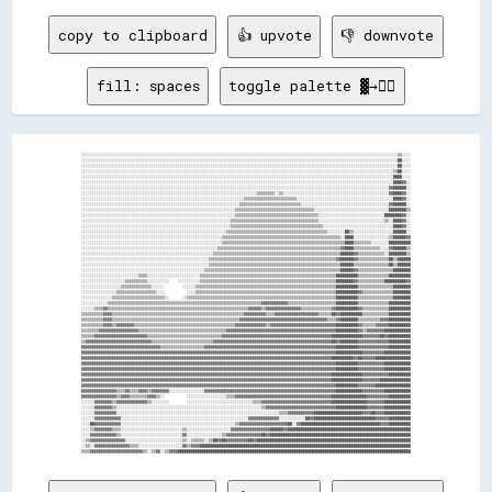
copy to clipboard
👍 upvote
👎 downvote
fill: spaces
toggle palette ▓→✊🏽
░░░░░░░░░░░░░░░░░░░░░░░░░░░░░░░░░░░░░░░░░░░░░░░░░░░░░░░░░░░░░░░░░░░░░░░░░░░░░░░░░░░░░░░░░░░░░░░░░░░░░░░░░░░░░░░░░░░░░░░░░░░░░░░░░░░░░░░░░░░░░░░░▒▒░░░░

░░░░░░░░░░░░░░░░░░░░░░░░░░░░░░░░░░░░░░░░░░░░░░░░░░░░░░░░░░░░░░░░░░░░░░░░░░░░░░░░░░░░░░░░░░░░░░░░░░░░░░░░░░░░░░░░░░░░░░░░░░░░░░░░░░░░░░░░░░░░░░░░██░░░░

░░░░░░░░░░░░░░░░░░░░░░░░░░░░░░░░░░░░░░░░░░░░░░░░░░░░░░░░░░░░░░░░░░░░░░░░░░░░░░░░░░░░░░░░░░░░░░░░░░░░░░░░░░░░░░░░░░░░░░░░░░░░░░░░░░░░░░░░░░░░░░░░██░░░░

░░░░░░░░░░░░░░░░░░░░░░░░░░░░░░░░░░░░░░░░░░░░░░░░░░░░░░░░░░░░░░░░░░░░░░░░░░░░░░░░░░░░░░░░░░░░░░░░░░░░░░░░░░░░░░░░░░░░░░░░░░░░░░░░░░░░░░░░░░░░░░▒▒██░░░░

░░░░░░░░░░░░░░░░░░░░░░░░░░░░░░░░░░░░░░░░░░░░░░░░░░░░░░░░░░░░░░░░░░░░░░░░░░░░░░░░░░░░░░░░░░░░░░░░░░░░░░░░░░░░░░░░░░░░░░░░░░░░░░░░░░░░░░░░░░░░░░████░░░░

░░░░░░░░░░░░░░░░░░░░░░░░░░░░░░░░░░░░░░░░░░░░░░░░░░░░░░░░░░░░░░░░░░░░░░░░░░░░░░░░░░░░░░░░░░░░░░░░░░░░░░░░░░░░░░░░░░░░░░░░░░░░░░░░░░░░░░░░░░░░░░████▓▓░░

░░░░░░░░░░░░░░░░░░░░░░░░░░░░░░░░░░░░░░░░░░░░░░░░░░░░░░░░░░░░░░░░░░░░░░░░░░░░░░░░░░░░░░░░░░░░░░░░░░░░░░░░░░░░░░░░░░░░░░░░░░░░░░░░░░░░░░░░░░░░▓▓██████░░

░░░░░░░░░░░░░░░░░░░░░░░░░░░░░░░░░░░░░░░░░░░░░░░░░░░░░░░░░░░░░░░░░░░░░░░░░░░░░░░░▒▒▒▒▒▒▒▒░░▒▒░░░░░░░░░░░░░░░░░░░░░░░░░░░░░░░░░░░░░░░░░░░░░░░░▓▓████▓▓░░

░░░░░░░░░░░░░░░░░░░░░░░░░░░░░░░░░░░░░░░░░░░░░░░░░░░░░░░░░░░░░░░░░░░░░░░░░░▒▒▒▒▒▒▒▒▒▒▒▒▒▒▒▒▒▒▒▒▒▒▒▒░░░░░░░░░░░░░░░░░░░░░░░░░░░░░░░░░░░░░░░░░░░░████▓▓░░

░░░░░░░░░░░░░░░░░░░░░░░░░░░░░░░░░░░░░░░░░░░░░░░░░░░░░░░░░░░░░░░░░░░░░░░░▒▒▒▒▒▒▒▒▒▒▒▒▒▒▒▒▒▒▒▒▒▒▒▒▒▒▒▒░░░░░░░░░░░░░░░░░░░░░░░░░░░░░░░░░░░░░░░░▓▓██████░░

░░░░░░░░░░░░░░░░░░░░░░░░░░░░░░░░░░░░░░░░░░░░░░░░░░░░░░░░░░░░░░░░░░░░░░▒▒▒▒▒▒▒▒▒▒▒▒▒▒▒▒▒▒▒▒▒▒▒▒▒▒▒▒▒▒▒▒▒▒▒▒░░░░░░░░░░░░░░░░░░░░░░░░░░░░░░░░░░████████▒▒

░░░░░░░░░░░░░░░░░░░░░░░░░░░░░░░░░░░░░░░░░░░░░░░░░░░░░░░░░░░░░░░░░░░░░░▒▒▒▒▒▒▒▒▒▒▒▒▒▒▒▒▒▒▒▒▒▒▒▒▒▒▒▒▒▒▒▒▒▒▒▒▒▒░░░░░░░░░░░░░░░░░░░░░░░░░░░░░░████████▓▓░░

░░░░░░░░░░░░░░░░░░░░░░░░░░░░░░░░░░░░░░░░░░░░░░░░░░░░░░░░░░░░░░░░░░░░▒▒▒▒▒▒▒▒▒▒▒▒▒▒▒▒▒▒▒▒▒▒▒▒▒▒▒▒▒▒▒▒▒▒▒▒▒▒▒▒░░░░░░░░░░░░░░░░░░░░░░░░░░░░░░▒▒░░████▓▓░░

░░░░░░░░░░░░░░░░░░░░░░░░░░░░░░░░░░░░░░░░░░░░░░░░░░░░░░░░░░░░░░░░░░░░▒▒▒▒▒▒▒▒▒▒▒▒▒▒▒▒▒▒▒▒▒▒▒▒▒▒▒▒▒▒▒▒▒▒▒▒▒▒▒▒▒▒░░░░░░░░░░░░░░░░░░░░░░░░░░░░░░░░████▓▓░░

░░░░░░░░░░░░░░░░░░░░░░░░░░░░░░░░░░░░░░░░░░░░░░░░░░░░░░░░░░░░░░░░░░▒▒▒▒▒▒▒▒▒▒▒▒▒▒▒▒▒▒▒▒▒▒▒▒▒▒▒▒▒▒▒▒▒▒▒▒▒▒▒▒▒▒▒▒▒▒░░░░░░░░██▒▒░░░░░░░░░░░░░░░░░░██████░░

░░░░░░░░░░░░░░░░░░░░░░░░░░░░░░░░░░░░░░░░░░░░░░░░░░░░░░░░░░░░░░░░▒▒▒▒▒▒▒▒▒▒▒▒▒▒▒▒▒▒▒▒▒▒▒▒▒▒▒▒▒▒▒▒▒▒▒▒▒▒▒▒▒▒▒▒▒▒▒▒▒▒▒▒▒▒░░████░░░░░░░░░░░░░░░░▒▒██████▓▓

░░░░░░░░░░░░░░░░░░░░░░░░░░░░░░░░░░░░░░░░░░░░░░░░░░░░░░░░░░░░░░░░▒▒▒▒▒▒▒▒▒▒▒▒▒▒▒▒▒▒▒▒▒▒▒▒▒▒▒▒▒▒▒▒▒▒▒▒▒▒▒▒▒▒▒▒▒▒▒▒▒▒▒▒▒▒▒▒████▒▒▒▒▒▒▒▒░░░░░░░░██████████

░░░░░░░░░░░░░░░░░░░░░░░░░░░░░░░░░░░░░░░░░░░░░░░░░░░░░░░░░░░░░░▒▒▒▒▒▒▒▒▒▒▒▒▒▒▒▒▒▒▒▒▒▒▒▒▒▒▒▒▒▒▒▒▒▒▒▒▒▒▒▒▒▒▒▒▒▒▒▒▒▒▒▒▒▒▒▒▓▓████▒▒▒▒▒▒▒▒▒▒▒▒░░░░▓▓██████▒▒

░░░░░░░░░░░░░░░░░░░░░░░░░░░░░░░░░░░░░░░░░░░░░░░░░░░░░░░░░░░░▒▒▒▒▒▒▒▒▒▒▒▒▒▒▒▒▒▒▒▒▒▒▒▒▒▒▒▒▒▒▒▒▒▒▒▒▒▒▒▒▒▒▒▒▒▒▒▒▒▒▒▒▒▒▒▒▒▒██████▓▓▒▒▒▒▒▒▒▒▒▒▒▒░░████████▒▒

░░░░░░░░░░░░░░░░░░░░░░░░░░░░░░░░░░░░░░░░░░░░░░░░░░░░░░░░░░▒▒▒▒▒▒▒▒▒▒▒▒▒▒▒▒▒▒▒▒▒▒▒▒▒▒▒▒▒▒▒▒▒▒▒▒▒▒▒▒▒▒▒▒▒▒▒▒▒▒▒▒▒▒▒▒▒▒▓▓██████▓▓▒▒▒▒▒▒▒▒▒▒▒▒▒▒██▒▒██████

░░░░░░░░░░░░░░░░░░░░░░░░░░░░░░░░░░░░░░░░░░░░░░░░░░░░░░░░░░▒▒▒▒▒▒▒▒▒▒▒▒▒▒▒▒▒▒▒▒▒▒▒▒▒▒▒▒▒▒▒▒▒▒▒▒▒▒▒▒▒▒▒▒▒▒▒▒▒▒▒▒▒▒▒▒▒▒▒▒██████▒▒▒▒▒▒▒▒▒▒▒▒▒▒▒▒██▒▒██████

░░░░░░░░░░░░░░░░░░░░░░░░░░░░░░░░░░░░░░░░░░░░░░░░░░░░░░░░▒▒▒▒▒▒▒▒▒▒▒▒▒▒▒▒▒▒▒▒▒▒▒▒▒▒▒▒▒▒▒▒▒▒▒▒▒▒▒▒▒▒▒▒▒▒▒▒▒▒▒▒▒▒▒▒▒▒▒▒▒▒██████▓▓▒▒▒▒▒▒▒▒▒▒▒▒▒▒▒▒████████

░░░░░░░░░░░░░░░░░░░░░░░░░░▒▒▒▒░░░░░░░░░░░░░░░░░░░░░░░░▒▒▒▒▒▒▒▒▒▒▒▒▒▒▒▒▒▒▒▒▒▒▒▒▒▒▒▒▒▒▒▒▒▒▒▒▒▒▒▒▒▒▒▒▒▒▒▒▒▒▒▒▒▒▒▒▒▒▒▒▒▒██████████▒▒▒▒▒▒▒▒▒▒▒▒▒▒██████████

░░░░░░░░░░░░░░░░░░░░▒▒▒▒▒▒▒▒▒▒░░░░░░░░░░    ░░░░░░░░░░▒▒▒▒▒▒▒▒▒▒▒▒▒▒▒▒▒▒▒▒▒▒▒▒▒▒▒▒▒▒▒▒▒▒▒▒▒▒▒▒▒▒▒▒▒▒▒▒▒▒▒▒▒▒▒▒▒▒▒▒▒▒████████▓▓▒▒▒▒▒▒▒▒▒▒▒▒██████████▓▓

░░░░░░░░░░░░░░░░░░▒▒▒▒▒▒▒▒▒▒▒▒▒▒░░░░░░        ░░░░░░▒▒▒▒▒▒▒▒▒▒▒▒▒▒▒▒▒▒▒▒▒▒▒▒▒▒▒▒▒▒▒▒▒▒▒▒▒▒▒▒▒▒▒▒▒▒▒▒▒▒▒▒▒▒▒▒▒▒▒▒▒▒▒▒██████████▒▒▒▒▒▒▒▒▒▒▒▒▒▒▒▒████████

░░░░░░░░░░░░░░░░▒▒▒▒▒▒▒▒▒▒▒▒▒▒▒▒▒▒░░░░          ░░░░▒▒▒▒▒▒▒▒▒▒▒▒▒▒▒▒▒▒▒▒▒▒▒▒▒▒▒▒▒▒▒▒▒▒▒▒▒▒▒▒▒▒▒▒▒▒▒▒▒▒▒▒▒▒▒▒▒▒▒▒▒▒▒▒██████████▓▓▒▒▒▒▒▒▒▒▒▒▒▒▒▒████████

░░░░░░░░░░░░░░▒▒▒▒▒▒▒▒▒▒▒▒▒▒▒▒▒▒▒▒▒▒▒▒░░      ░░▒▒▒▒▒▒▒▒▒▒▒▒▒▒▒▒▒▒▒▒▒▒▒▒▒▒▒▒▒▒▒▒▒▒▒▒▒▒▒▒▒▒▒▒▒▒▒▒▒▒▒▒▒▒▒▒▒▒▒▒▒▒▒▒▒▒▒▒██████████▒▒▒▒▒▒▒▒▒▒▒▒▒▒▒▒████████

░░░░░░░░░░░░▒▒▒▒▒▒▒▒▒▒▒▒▒▒▒▒▒▒▒▒▒▒▒▒▒▒▒▒▒▒▒▒▒▒▒▒▒▒▒▒▒▒▒▒▒▒▒▒▒▒▒▒▒▒▒▒▒▒▒▒▒▒▒▒▒▒▒▒▒▒▓▓▓▓▓▓▓▓▓▓▓▓▒▒▒▒▒▒▒▒▒▒▒▒▒▒▒▒▒▒▒▒▒▒██████████▒▒▒▒▒▒▒▒▒▒▒▒▒▒██████████

░░░░░░▒▒▒▒▓▓▒▒▒▒▒▒▒▒▒▒▒▒▒▒▒▒▒▒▒▒▒▒▒▒▒▒▒▒▒▒▒▒▒▒▒▒▒▒▒▒▒▒▒▒▒▒▒▒▒▒▒▒▒▒▒▒▒▒▒▒▒▒▒▒▓▓▓▓▓▓▒▒▓▓▓▓▓▓▓▓▓▓▓▓▓▓▓▓▒▒▒▒▒▒▒▒▒▒▒▒▒▒▓▓██████████▓▓▒▒▒▒▒▒▒▒▒▒▒▒██████████

▒▒▒▒▒▒▒▒▒▒▓▓▓▓▒▒▒▒▒▒▒▒▒▒▒▒▒▒▒▒▒▒▒▒▒▒▒▒▒▒▒▒▒▒▒▒▒▒▒▒▒▒▒▒▒▒▒▒▒▒▒▒▒▒▒▒▒▒▒▒▒▒▒▒▓▓▓▓▓▓▓▓▓▓▒▒▒▒▓▓▓▓▓▓▓▓▓▓▓▓▓▓▓▓▓▓▓▓▒▒▒▒▒▒██▓▓██████████▒▒▒▒▒▒▒▒▒▒▒▒██████████

▒▒▒▒▒▒▒▒▒▒▓▓▓▓▒▒▒▒▒▒▒▒▒▒▒▒▒▒▒▒▒▒▒▒▒▒▒▒▒▒▒▒▒▒▒▒▒▒▒▒▒▒▒▒▒▒▒▒▒▒▒▒▒▒▒▒▒▒▒▒▒▒▓▓▓▓▓▓▓▓▓▓▓▓▓▓▓▓▓▓▓▓▓▓▓▓▓▓▓▓▓▓▓▓▓▓▓▓▓▓▓▓▒▒▒▒▓▓████████▒▒▒▒▒▒▒▒▒▒▓▓▓▓██████████

▒▒▒▒▒▒▒▒▒▒▓▓▓▓▒▒▓▓▓▓▓▓▓▓▒▒▒▒▒▒▒▒▒▒▒▒▒▒▒▒▒▒▒▒▒▒▒▒▒▒▒▒▒▒▒▒▒▒▒▒▒▒▒▒▒▒▒▒▒▒▓▓▓▓▓▓▓▓▓▓▓▓▓▓▒▒▓▓▓▓▓▓▓▓▓▓▓▓▓▓▓▓▓▓▓▓▓▓▓▓▓▓▓▓▓▓██████████▓▓▒▒▒▒▒▒▓▓▓▓▓▓██████████

▒▒▒▒▒▒▒▒▓▓▓▓▓▓▓▓▓▓▓▓▓▓▓▓▓▓▒▒▒▒▒▒▒▒▒▒▒▒▒▒▒▒▒▒▒▒▒▒▒▒▒▒▒▒▒▒▒▒▒▒▒▒▒▒▒▒▓▓▓▓▓▓▓▓▓▓▓▓▓▓▓▓▓▓▓▓▓▓▓▓▓▓▓▓▓▓▓▓▓▓▓▓▓▓▓▓▓▓▓▓▓▓▓▓▓▓██████████▓▓▒▒▓▓▓▓▓▓▓▓████████████

▒▒▒▒▒▒▓▓▓▓▓▓▓▓▓▓▓▓▓▓▓▓▓▓▓▓▓▓▓▓▒▒▒▒▒▒▒▒▒▒▒▒▒▒▒▒▒▒▒▒▒▒▒▒▒▒▒▒▒▒▒▒▒▒▓▓▓▓▓▓▓▓▓▓▓▓▓▓▓▓▓▓▓▓▓▓▓▓▓▓▓▓▓▓▓▓▓▓▓▓▓▓▓▓▓▓▓▓▓▓▓▓▓▓██████████████▓▓▓▓▓▓▓▓██▓▓██████████

▒▒▓▓▓▓▓▓▓▓▓▓▓▓▓▓▓▓▓▓▓▓▓▓▓▓▓▓▓▓▓▓▒▒▒▒▒▒▒▒▒▒▒▒▒▒▒▒▒▒▒▒▒▒▒▒▒▒▒▒▓▓▓▓▓▓▓▓▓▓▓▓▓▓▓▓▓▓▓▓▓▓▓▓▓▓▓▓▓▓▓▓▓▓▓▓▓▓▓▓▓▓▓▓▓▓▓▓▓▓▓▓▓▓██▓▓████████▓▓▓▓▓▓▓▓▓▓▓▓▓▓██████████

▓▓▓▓▓▓▓▓▓▓▓▓▓▓▓▓▓▓▓▓▓▓▓▓▓▓▓▓▓▓▓▓▓▓▓▓▒▒▒▒▒▒▒▒▒▒▒▒▒▒▒▒▒▒▒▒▓▓▓▓▓▓▓▓▓▓▓▓▓▓▓▓▓▓▓▓▓▓▓▓▓▓▓▓▓▓▓▓▓▓▓▓▓▓▓▓▓▓▓▓▓▓▓▓▓▓▓▓▓▓▓▓▓▓▓▓██████████▓▓▓▓▓▓▓▓▓▓▓▓▓▓██████████

▓▓▓▓▓▓▓▓▓▓▓▓▓▓▓▓▓▓▓▓▓▓▓▓▓▓▓▓▓▓▓▓▓▓▓▓▓▓▓▓▓▓▓▓▓▓▓▓▓▓▓▓▓▓▓▓▓▓▓▓▓▓▓▓▓▓▓▓▓▓▓▓▓▓▓▓▓▓▓▓▓▓▓▓▓▓▓▓▓▓▓▓▓▓▓▓▓▓▓▓▓▓▓▓▓▓▓▓▓▓▓▓▓▓▓▓████████████▓▓▓▓▓▓▓▓▓▓████████████

▓▓▓▓▓▓▓▓▓▓▓▓▓▓▓▓▓▓▓▓▓▓▓▓▓▓▓▓▓▓▓▓▓▓▓▓▓▓▓▓▓▓▓▓▓▓▓▓▓▓▓▓▓▓▓▓▓▓▓▓▓▓▓▓▓▓▓▓▓▓▓▓▓▓▓▓▓▓▓▓▓▓▓▓▓▓▓▓▓▓▓▓▓▓▓▓▓▓▓▓▓▓▓▓▓▓▓▓▓▓▓▓▓▓██████████▓▓██▓▓▓▓▓▓████████████████

▓▓▓▓▓▓▓▓▓▓▓▓▓▓▓▓▓▓▓▓▓▓▓▓▓▓▓▓▓▓▓▓▓▓▓▓▓▓▓▓▓▓▓▓▓▓▓▓▓▓▓▓▓▓▓▓▓▓▓▓▓▓▓▓▓▓▓▓▓▓▓▓▓▓▓▓▓▓▓▓▓▓▓▓▓▓▓▓▓▓▓▓▓▓▓▓▓▓▓▓▓▓▓▓▓▓▓▓▓▓▓▓▓▓▓▓██████████▓▓▓▓▓▓▓▓▓▓▓▓████████████

▓▓▓▓▓▓▓▓▓▓▓▓▓▓▓▓▓▓▓▓▓▓▓▓▓▓▓▓▓▓▓▓▓▓▓▓▓▓▓▓▓▓▓▓▓▓▓▓▓▓▓▓▓▓▓▓▓▓▓▓▓▓▓▓▓▓▓▓▓▓▓▓▓▓▓▓▓▓▓▓▓▓▓▓▓▓▓▓▓▓▓▓▓▓▓▓▓▓▓▓▓▓▓▓▓▓▓▓▓▓▓▓▓▓▓▓██████████▓▓▓▓▓▓▓▓▓▓▓▓████████████

▓▓▓▓▓▓▓▓▓▓▓▓▓▓▓▓▓▓▓▓▓▓▓▓▓▓▓▓▓▓▓▓▓▓▓▓▓▓▓▓▓▓▓▓▓▓▓▓▓▓▓▓▓▓▓▓▓▓▓▓▓▓▓▓▓▓▓▓▓▓▓▓▓▓▓▓▓▓▓▓▓▓▓▓▓▓▓▓▓▓▓▓▓▓▓▓▓▓▓▓▓▓▓▓▓▓▓▓▓▓▓▓▓▓██████████████▓▓▓▓▓▓▓▓▓▓▓▓██████████

▓▓▓▓▓▓▓▓▓▓▓▓▓▓▓▓▓▓▓▓▓▓▓▓▓▓▓▓▓▓▓▓▓▓▓▓▓▓▓▓▓▓▓▓▓▓▓▓▓▓▓▓▓▓▓▓▓▓▓▓▓▓▓▓▓▓▓▓▓▓▓▓▓▓▓▓▓▓▓▓▓▓▓▓▓▓▓▓▓▓▓▓▓▓▓▓▓▓▓▓▓▓▓▓▓▓▓▓▓▓▓▓▓▓██████████████▓▓▓▓▓▓▓▓██████████████

▓▓▓▓▓▓▓▓▓▓▓▓▓▓▓▓▓▓▓▓▓▓▓▓▓▓▓▓▓▓▓▓▓▓▓▓▓▓▓▓▓▓▓▓▓▓▓▓▓▓▓▓▓▓▓▓▓▓▓▓▓▓▓▓▓▓▓▓▓▓▓▓▓▓▓▓▓▓▓▓▓▓▓▓▓▓▓▓▓▓▓▓▓▓▓▓▓▓▓▓▓▓▓▓▓▓▓▓▓▓▓▓▓▓▓▓██████████▓▓▓▓▓▓▓▓████████████████

▓▓▓▓▓▓▓▓▓▓▓▓▓▓▓▓▒▒▒▒▓▓▒▒▒▒▓▓▓▓▒▒▓▓▓▓▓▓▓▓░░░░░░░░░░░░░░░░▓▓▓▓▓▓▓▓▓▓▓▓▓▓▓▓▓▓▓▓▓▓▓▓▓▓▓▓▓▓▓▓▓▓▓▓▓▓▓▓▓▓▓▓▓▓▓▓▓▓▓▓▓▓▓▓▓▓▓▓████████████▓▓▓▓▓▓▓▓▓▓████████████

▓▓▓▓▓▓▓▓▓▓▓▓▓▓▓▓▒▒▓▓▓▓▒▒▒▒▒▒▒▒▓▓▓▓▒▒░░          ░░░░░░░░░░░░░░░░░░▒▒▒▒▓▓▓▓▓▓▓▓▓▓▓▓▓▓▓▓▓▓▓▓▓▓▓▓▓▓▓▓▓▓▓▓▓▓▓▓▓▓▓▓▓▓▓▓████████████████▓▓▓▓▓▓▓▓▓▓██████████

░░░░░░▓▓▓▓▓▓▓▓▒▒▓▓▓▓▓▓▓▓▓▓▓▓▓▓▒▒░░░░░░░░        ░░░░░░░░░░░░░░░░░░░░░░░░░░░░░░▒▒▒▒▓▓▓▓▓▓▓▓▓▓▓▓▓▓▓▓▓▓▓▓▓▓▓▓▓▓▓▓▓▓▓▓████████████████▓▓▓▓▓▓▓▓████████████

░░░░░░▓▓▓▓▓▓▓▓▒▒░░░░░░░░░░░░░░░░░░░░░░░░░░░░░░░░░░░░░░░░░░░░░░░░░░░░░░░░░░░░░░░░░░▒▒▓▓▓▓▓▓▓▓▓▓▓▓▓▓▓▓▓▓▓▓▓▓▓▓▓▓▓▓▓▓▓▓██████████████▓▓▓▓▓▓▓▓████████████

░░░░░░▓▓▓▓▓▓▓▓▓▓░░░░░░░░░░░░░░░░░░░░░░░░░░░░░░░░░░░░░░░░░░░░░░░░░░░░░░░░░░░░░░░░░░░░░░░░░░▒▒▒▒▓▓▓▓▓▓▓▓▓▓▓▓██████████████████████▓▓▓▓██▓▓▓▓████████████

░░░░░░▓▓▓▓▓▓▓▓▓▓▓▓░░░░░░░░░░░░░░░░░░░░░░░░░░░░░░░░░░░░░░░░░░░░░░░░░░░░░░░░░░▓▓▓▓▓▓▓▓▓▓▓▓▓▓░░░░░░░░░░░░██▓▓████████████████████████████▓▓▓▓▓▓██████████

░░░░██▓▓▓▓▓▓▓▓▓▓▓▓░░░░░░░░░░░░░░░░░░░░░░░░░░░░░░░░░░░░░░░░░░░░░░░░░░░░▒▒▓▓▓▓▓▓▓▓▓▓▓▓▓▓▓▓▓▓▓▓▓▓██░░▓▓████████████████████████████████████▓▓▓▓██████████

░░░░▒▒▓▓▓▓▓▓▓▓▒▒▒▒░░░░░░░░░░░░░░░░░░░░░░░░░░░░▒▒░░░░░░░░░░░░░░░░░░░░▓▓▓▓▓▓▓▓▓▓▓▓▓▓▓▓▓▓██████▓▓████████████████████████████████████████████████████████

░░░░▓▓▓▓▓▓▓▓▓▓▓▓▒▒░░░░░░░░░░░░░░░░░░░░░░░░░░░░▓▓░░░░░░░░░░░░░░░░▒▒▓▓▓▓▓▓▓▓▓▓▓▓▓▓▓▓██▓▓████████████████████████████████████████████████████████████████

░░▒▒▓▓▓▓▓▓▓▓▓▓▓▓▓▓▓▓░░░░░░░░░░░░░░░░░░░░░░░░░░▒▒░░▒▒▒▒▒▒░░▒▒██▓▓██▓▓▓▓▓▓▓▓▓▓██▓▓██████████████████████████████████████████████████████████████████████

░░▒▒░░▓▓▓▓▓▓▓▓▓▓▓▓▓▓▓▓▒▒▒▒░░░░░░░░░░░░░░░░░░░░▓▓▒▒▓▓▓▓████████████████████████████████████████████████████████████████████████████████████████████████
