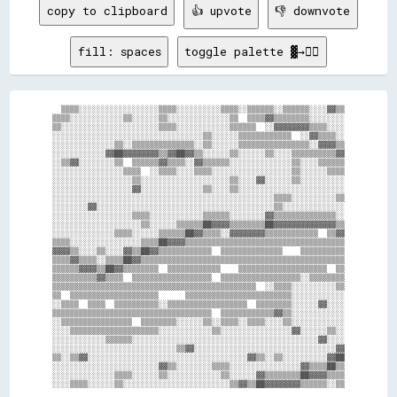
copy to clipboard
👍 upvote
👎 downvote
fill: spaces
toggle palette ▓→✊🏽
  ▒▒▒▒░░░░░░░░░░░░░░░░░░▒▒▒▒░░░░░░░░░░▒▒▒▒░░▒▒▒▒▒▒░░▒▒▒▒▒▒░░░░▓▓▒▒

▒▒▒▒░░░░░░░░░░░░▒▒░░░░░░▒▒░░░░░░░░░░░░░░▒▒  ▒▒▒▒▓▓▒▒▒▒▒▒▒▒░░░░░░░░

▒▒░░░░░░░░░░░░░░░░░░░░░░▒▒▒▒░░░░░░░░░░░░▒▒▒▒▒▒  ░░▓▓▓▓▓▓▓▓▒▒▒▒░░░░

░░░░░░░░░░░░░░░░░░░░░░░░░░░░░░░░░░▒▒░░░░░░▒▒▒▒▒▒▒▒▒▒▒▒  ░░▓▓▒▒▒▒░░

░░░░░░░░░░░░░░▒▒░░▒▒▒▒▒▒▒▒▒▒▒▒▒▒░░▒▒░░░░░░▒▒▒▒▒▒▒▒▒▒▒▒▒▒▒▒░░▓▓▓▓▒▒

░░░░░░░░░░░░▓▓██▓▓▓▓▓▓▓▓▒▒▓▓██▓▓▒▒░░░░░░▒▒░░░░░░▒▒░░░░▒▒▒▒▒▒▒▒▒▒▓▓

░░▒▒▓▓░░░░░░░░▒▒  ▒▒▒▒▒▒▓▓▒▒▒▒░░▓▓▒▒▒▒▒▒░░░░░░░░░░░░░░▒▒░░░░▒▒▒▒▒▒

░░░░░░░░░░░░░░░░▒▒▒▒  ░░▒▒▒▒░░░░▒▒▒▒░░░░░░░░░░░░░░░░░░▒▒░░░░░░▒▒▒▒

░░░░░░░░░░░░░░░░░░▒▒░░░░░░░░░░░░░░░░░░░░▒▒░░░░▓▓░░░░░░▒▒░░░░░░░░░░

░░░░░░░░░░░░░░░░░░▓▓░░░░░░░░░░░░░░▒▒░░░░▒▒░░░░░░░░░░░░░░░░░░░░░░░░

░░░░░░░░░░░░░░░░░░░░░░░░░░░░░░░░░░░░░░░░░░░░░░░░░░▒▒▒▒░░░░░░░░░░▒▒

░░░░░░░░▓▓░░░░░░░░░░░░░░░░░░░░░░░░░░░░░░░░░░░░░░░░▒▒░░░░░░░░░░░░░░

░░░░░░░░░░░░░░░░░░▒▒▒▒░░░░░░░░░░░░▒▒▒▒▒▒░░░░░░░░▓▓▒▒▒▒▒▒▒▒▒▒▒▒▒▒░░

░░░░░░░░░░░░░░░░░░░░▒▒░░░░░░▒▒▒▒▒▒██▓▓▓▓▒▒▒▒▒▒▒▒██▓▓▓▓▓▓▓▓▓▓▓▓▓▓▒▒

░░░░░░░░░░░░░░▒▒▒▒░░░░░░▒▒▒▒▒▒██▓▓▒▒▒▒░░▓▓▓▓▓▓▓▓▒▒▒▒▒▒▒▒▒▒▒▒  ▒▒▓▓

▒▒▒▒░░░░░░░░░░░░░░░░▒▒▒▒██▓▓▓▓▒▒▒▒▒▒▒▒▒▒▒▒▒▒▒▒▒▒▒▒▒▒▒▒▒▒▒▒▒▒▒▒▒▒▒▒

▓▓▓▓▒▒░░░░▒▒░░░░▓▓▒▒██▓▓▒▒▒▒▒▒▒▒▒▒▒▒  ▒▒▒▒▒▒▒▒▒▒▒▒▒▒    ▒▒▒▒▒▒▒▒▒▒

▒▒▒▒▓▓▒▒▒▒░░▒▒▒▒██▓▓▒▒▒▒▒▒▒▒▒▒▒▒▒▒▒▒▒▒▒▒▒▒▒▒▒▒▒▒▒▒▒▒▒▒▒▒▒▒▒▒▒▒▒▒▒▒

▒▒▒▒▒▒▓▓▓▓▒▒██▓▓▒▒▒▒▒▒▒▒  ▒▒▒▒▒▒▒▒▒▒▒▒    ▒▒▒▒▒▒▒▒▒▒▒▒▒▒▒▒▒▒▒▒  ▒▒

▒▒▒▒▒▒▒▒▒▒▓▓▒▒▒▒  ▒▒▒▒▒▒▒▒▒▒▒▒▒▒▒▒▒▒  ▒▒▒▒▒▒▒▒▒▒▒▒▒▒▒▒▒▒░░▒▒▒▒▒▒▒▒

▒▒▒▒▒▒▒▒▒▒▒▒▒▒▒▒▒▒▒▒▒▒▒▒▒▒▒▒▒▒▒▒▒▒▒▒▒▒▒▒▒▒▒▒▒▒  ░░▒▒▒▒░░░░░░░░░░▒▒

▒▒  ▒▒▒▒▒▒▒▒▒▒▒▒▒▒▒▒▒▒▒▒      ▒▒▒▒▒▒▒▒▒▒▒▒▒▒▒▒▒▒▒▒▒▒▒▒░░░░░░░░░░░░

░░▒▒▒▒  ▒▒▒▒  ▒▒▒▒▒▒▒▒▒▒░░▒▒▒▒▒▒▒▒▒▒▒▒▒▒▒▒▒▒  ▒▒▒▒▒▒▒▒░░░░░░▓▓░░░░

▒▒▒▒▒▒▒▒▒▒▒▒▒▒▒▒▒▒▒▒▒▒▒▒▒▒▒▒▒▒▒▒▒▒▒▒  ▒▒▒▒▒▒▒▒▒▒▒▒▓▓▒▒░░░░░░░░░░░░

░░▒▒▒▒▒▒▒▒▒▒▒▒▒▒▒▒  ▒▒▒▒▒▒▒▒░░░░░░▒▒░░▒▒▒▒░░▒▒▒▒░░░░▒▒░░░░░░░░░░░░

░░░░▒▒▒▒▒▒▒▒▒▒▒▒▒▒▒▒▒▒▒▒░░░░░░░░░░░░▒▒░░░░░░░░░░░░░░░░▓▓░░░░░░▒▒░░

░░░░░░░░░░░░▒▒▒▒▒▒░░░░░░░░░░░░░░░░░░░░░░░░░░░░░░░░░░░░░░░░░░▓▓░░░░

░░░░░░░░░░░░░░░░░░░░░░░░░░░░▒▒▓▓░░░░░░░░░░░░░░░░░░░░░░░░░░░░░░░░▓▓

▒▒░░▒▒▓▓░░░░░░░░░░░░░░░░░░░░░░░░░░░░░░░░░░░░▓▓▒▒░░▒▒░░░░░░░░░░▓▓██

░░░░░░░░░░░░░░░░░░░░░░░░▓▓▒▒░░░░░░░░▒▒▒▒░░░░░░░░░░░░░░░░▓▓▒▒▒▒██▒▒

░░░░░░░░░░░░░░▒▒▒▒░░░░░░▒▒░░░░░░░░░░░░▒▒░░░░░░▓▓▒▒▒▒▒▒▒▒██▓▓▓▓▒▒▒▒
