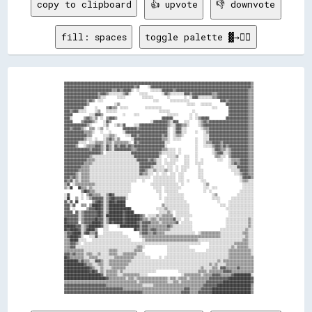
copy to clipboard
👍 upvote
👎 downvote
fill: spaces
toggle palette ▓→✊🏽
    ▓▓▓▓▓▓▓▓▓▓▓▓▓▓▓▓▓▓▓▓▓▓▓▓▓▓▓▓▓▓▓▓▓▓▓▓▓▓▓▓▓▓▓▓▓▓▓▓▓▓▓▓▓▓▓▓▓▓▓▓▓▓▓▓▓▓▓▓▓▓▓▓▓▓▓▓▓▓▓▓▓▓▓▓▓▓▓▓▓▓▓▓▓▓▓▓▓▓▓▓▓▓▓▓▓▓▓▓▓▓▓▓▓▓▓▓▓▓▓▓▓▓▓▓▓▓▓▓▓▓▓▓▓▓▒▒

    ▓▓▓▓▓▓▓▓▓▓▓▓▓▓▓▓▓▓▓▓▓▓▓▓▓▓▓▓▓▓▓▓▓▓▓▓▓▓▓▓▓▓▓▓▓▓▓▓▓▓▒▒▓▓      ░░▓▓▓▓▓▓▓▓▓▓▓▓▓▓▓▓▓▓▓▓▓▓▓▓▓▓▓▓▓▓▓▓▓▓▓▓▓▓▓▓▓▓▓▓▓▓▓▓▓▓▓▓▓▓▓▓▓▓▓▓▓▓▓▓▓▓▓▓▓▓▓▓▒▒

    ▓▓▓▓▓▓▓▓▓▓▓▓▓▓▓▓▓▓▓▓▓▓▓▓▓▓▓▓▓▓▓▓▓▓▒▒▒▒▓▓▒▒▓▓▓▓▓▓░░  ░░        ░░░░░░░░▓▓▓▓▓▓▓▓▒▒▓▓▓▓▓▓▓▓▓▓▓▓▓▓▓▓▓▓▓▓▓▓▓▓▓▓▓▓▓▓▓▓▓▓▓▓▓▓▓▓▓▓▓▓▓▓▓▓▓▓▓▓▒▒▒▒

    ▓▓▓▓▓▓▓▓▓▓▓▓▓▓▓▓▓▓▓▓▓▓▓▓▒▒▓▓▓▓▒▒░░░░░░░░░░▒▒▓▓░░      ░░░░░░          ░░▓▓▒▒░░░░░░░░░░▓▓▓▓▒▒▓▓▓▓▓▓▓▓▓▓▓▓▓▓▒▒▒▒▓▓▓▓▓▓▓▓▓▓▓▓▓▓▓▓▓▓▓▓▓▓▒▒▒▒

    ▓▓▓▓▓▓▓▓▓▓▓▓▓▓▓▓▓▓▓▓▓▓▓▓▒▒░░░░        ░░░░░░            ░░░░░░░░          ░░          ░░  ░░▓▓▓▓░░░░░░░░░░▒▒▒▒▓▓▓▓▓▓▓▓▓▓▓▓▓▓▓▓▓▓▓▓▓▓▒▒▒▒

    ▓▓▓▓▓▓▓▓▓▓▓▓▓▓▓▓▒▒▓▓▒▒  ░░░░                                    ░░░░        ░░░░░░░░░░░░░░                      ▓▓▓▓▒▒▓▓▓▓▓▓▓▓▓▓▓▓▓▓▒▒▒▒

    ▓▓▓▓▓▓▓▓▓▓▓▓▓▓▓▓▒▒                  ░░▒▒                                                ░░░░░░    ░░░░░░░░          ▓▓▓▓▓▓▓▓▓▓▓▓▓▓▓▓▒▒▒▒

    ▓▓▓▓▓▓▓▓▓▓▓▓▓▓░░      ░░      ▒▒▓▓▒▒▒▒  ░░░░░░            ░░░░░░░░░░░░                                    ░░░░        ▓▓▓▓▓▓▓▓▓▓▓▓▓▓▒▒▒▒

    ▓▓▓▓▒▒▓▓▓▓░░░░░░      ░░▒▒    ░░░░░░░░                              ░░░░░░░░                ░░                        ▓▓▓▓▓▓▓▓▓▓▓▓▓▓▒▒▒▒

    ▓▓▓▓▓▓            ░░░░▓▓▓▓▒▒              ░░      ░░░░                    ░░░░░░░░        ░░  ░░                      ▓▓▓▓▓▓▓▓▓▓▓▓▓▓▒▒▒▒

    ▓▓▓▓░░        ▒▒▓▓▒▒░░▒▒  ░░  ▒▒▓▓▓▓▒▒                                ▓▓▓▓▓▓▓▓            ░░  ░░▒▒▓▓▓▓▓▓            ▓▓▓▓▓▓▓▓▓▓▓▓▓▓▓▓▒▒▒▒

    ▓▓▓▓▓▓      ▒▒▓▓▓▓▓▓▒▒░░    ░░▓▓▒▒                            ░░▓▓▓▓▓▓▓▓▓▓▒▒░░▓▓▓▓    ░░░░      ░░▒▒▓▓▒▒▓▓▓▓▓▓▓▓▓▓▓▓▓▓▓▓▓▓▓▓▓▓▓▓▓▓▓▓▒▒▒▒

    ▓▓▓▓▓▓▓▓▓▓▓▓▓▓▓▓▒▒░░        ░░▒▒    ░░▒▒░░▓▓      ░░░░▓▓▓▓▓▓▓▓▓▓▓▓▓▓▓▓▓▓▓▓▒▒░░░░▓▓▓▓▒▒▒▒░░      ░░▒▒▓▓▓▓▓▓▓▓▓▓▓▓▓▓▓▓▓▓▓▓▓▓▓▓▓▓▓▓▓▓▓▓▒▒▒▒

    ▓▓▓▓▒▒▓▓▓▓▓▓▒▒░░  ▒▒▒▒  ░░▒▒  ░░          ▓▓▓▓▓▓▓▓▓▓▒▒▓▓▓▓▓▓▓▓▓▓▓▓▓▓▓▓▓▓▓▓░░  ░░▓▓▓▓░░░░          ░░▒▒▒▒▓▓▓▓▓▓▓▓▓▓▓▓▓▓▓▓▓▓▓▓▓▓▓▓▓▓▓▓▒▒▒▒

    ▓▓▓▓▓▓▓▓▓▓▓▓▓▓▒▒▒▒▒▒░░    ░░    ░░        ░░▓▓▓▓▓▓▓▓▓▓▓▓▓▓▓▓▓▓▓▓▓▓▓▓▓▓▓▓▓▓░░  ░░▓▓▓▓░░░░      ░░    ░░▒▒▓▓▓▓▓▓▓▓▓▓▓▓▓▓▓▓▓▓▓▓▓▓▓▓▓▓▓▓▒▒▒▒

    ▓▓▓▓▓▓▓▓▓▓▓▓▓▓▓▓▒▒▒▒        ░░░░▒▒▒▒░░      ░░░░▓▓▓▓▒▒▓▓▓▓▓▓▓▓▓▓▓▓▓▓▓▓▒▒▓▓░░  ░░▒▒▒▒░░              ░░░░▓▓▓▓▓▓▓▓▓▓▓▓▓▓▓▓▓▓▓▓▓▓▓▓▓▓▓▓▒▒▒▒

    ▓▓▓▓▓▓▓▓▓▓▓▓▓▓▒▒░░░░  ░░    ░░▒▒▓▓▒▒░░▒▒        ░░▓▓▓▓▓▓▓▓▓▓▓▓▓▓▓▓▓▓▓▓▒▒▒▒░░  ░░░░░░          ░░    ░░░░▓▓▓▓▓▓▓▓▓▓▓▓▓▓▓▓▓▓▓▓▓▓▓▓▓▓▓▓▒▒▒▒

    ▓▓▓▓▓▓▓▓▓▓░░░░░░  ░░░░▒▒▒▒▒▒░░▒▒▒▒░░▒▒▒▒▒▒▒▒▒▒░░  ▓▓▒▒▓▓▓▓▓▓▓▓▓▓▓▓▓▓▓▓▓▓░░░░                  ░░    ░░▒▒▒▒▓▓▓▓▓▓▒▒▓▓▓▓▓▓▓▓▓▓▓▓▓▓▓▓▓▓▒▒▒▒

    ▓▓▓▓▓▓▓▓▒▒    ░░▒▒▒▒▒▒▓▓▓▓▒▒░░▓▓▒▒░░▓▓▒▒▓▓▓▓▒▒▓▓▒▒▓▓▓▓▓▓▓▓▓▓▓▓▓▓▓▓▓▓▓▓▓▓░░                    ░░    ░░░░░░▒▒▓▓▓▓▒▒▓▓▒▒▓▓▓▓▓▓▓▓▓▓▓▓▓▓▒▒▒▒

    ▓▓▓▓▓▓▓▓▓▓▓▓▓▓▓▓▓▓▒▒▓▓▓▓▓▓▒▒░░▓▓▒▒░░▓▓▓▓▓▓▓▓▓▓▓▓▒▒▒▒▓▓▓▓▓▓▓▓▓▓▓▓▓▓▓▓▓▓▒▒▒▒░░░░░░  ░░          ░░          ░░▓▓▓▓▒▒▒▒░░▒▒▓▓▓▓▓▓▓▓▓▓▓▓▒▒▒▒

    ▓▓▓▓▓▓▓▓▓▓▓▓▓▓▓▓▓▓▓▓▓▓▓▓▓▓▒▒  ░░░░░░░░░░░░░░░░░░▓▓▓▓▓▓▓▓▓▓▓▓▓▓▓▓▓▓▓▓▒▒░░░░░░░░░░  ░░          ░░          ░░▒▒▓▓▓▓░░░░▒▒▓▓▓▓▓▓▓▓▓▓▓▓▒▒▒▒

    ▓▓▓▓▓▓▓▓▓▓▓▓▓▓▓▓▓▓▒▒░░░░░░░░░░░░░░░░░░░░░░░░░░░░░░▓▓▓▓▓▓▓▓▓▓▓▓▓▓▓▓▓▓░░    ░░░░░░▒▒    ░░░░    ░░            ▒▒▒▒░░░░  ▒▒▓▓▓▓▓▓▓▓▓▓▓▓▒▒▒▒

    ▓▓▓▓▓▓▓▓▓▓▓▓▓▓▓▓▒▒▒▒▒▒░░░░░░░░░░░░░░░░░░░░░░░░░░░░░░▓▓▓▓▓▓▓▓▒▒▓▓▒▒░░░░  ░░  ░░░░░░    ░░░░    ░░  ░░          ░░░░    ░░▒▒▒▒▒▒▓▓▓▓▓▓▒▒▒▒

    ▓▓▓▓▓▓▓▓▓▓▓▓▓▓▒▒▒▒▒▒░░░░░░░░░░░░░░░░░░░░░░░░░░░░░░░░░░▓▓▓▓▓▓▓▓▓▓▓▓░░░░  ░░░░░░░░      ░░░░    ░░░░░░                  ░░▒▒▓▓▒▒▓▓▓▓▓▓▒▒▒▒

    ▓▓▓▓▓▓▓▓▓▓▓▓▒▒▒▒▒▒░░░░░░░░░░░░░░░░░░░░░░░░░░░░░░░░░░░░▓▓▓▓▓▓▓▓▒▒░░░░░░░░  ░░░░  ░░  ░░░░░░      ░░                    ░░░░░░▓▓▓▓▓▓▓▓▒▒▒▒

    ▓▓▓▓▓▓▓▓▓▓▒▒▒▒▒▒▒▒░░░░░░░░░░░░░░░░░░░░░░░░░░░░░░░░░░░░▓▓▓▓▒▒░░░░▒▒░░░░░░▒▒░░░░  ░░  ░░░░        ░░░░                    ░░░░░░▓▓▓▓▓▓▒▒▒▒

    ▓▓▓▓▓▓▓▓▒▒░░▒▒▒▒▒▒░░░░░░░░░░░░░░░░░░░░░░░░░░░░░░░░░░░░▓▓▒▒▒▒░░░░  ░░  ░░░░  ░░░░  ░░░░          ░░░░                      ░░░░▒▒▓▓▓▓▒▒▒▒

    ▓▓▓▓▒▒▓▓▒▒░░▒▒▒▒▒▒░░░░░░░░░░░░░░░░░░░░░░░░░░░░░░░░░░░░░░░░░░░░  ░░░░░░░░░░░░░░░░  ░░░░          ░░░░                          ░░▓▓▓▓▓▓▒▒

    ▓▓▒▒▓▓░░▒▒░░▒▒▒▒▒▒░░░░░░░░░░░░░░░░░░░░░░░░░░░░░░░░░░    ░░      ░░░░░░░░░░░░░░░░  ░░░░  ░░        ░░░░                        ░░▒▒▒▒░░░░

    ▒▒▓▓  ░░▒▒▒▒▒▒▒▒▒▒▒▒▒▒░░░░░░░░░░░░░░░░░░░░░░░░░░              ░░░░░░░░░░░░░░░░░░░░  ░░              ░░▒▒                        ░░░░░░░░

    ▒▒░░██    ██▒▒▒▒░░▒▒░░░░░░░░░░░░░░░░░░░░░░░░░░░░                ░░░░░░  ░░░░░░░░░░░░                ░░░░  ░░░░                  ░░░░░░░░

                ▒▒██▓▓▒▒▒▒░░░░░░░░░░░░░░░░░░░░░░░░░░                  ░░░░  ░░░░░░░░░░                  ░░  ░░                    ░░░░░░░░░░

    ░░▓▓        ░░  ▒▒▓▓▒▒▒▒▒▒░░░░▒▒██▓▓░░░░░░░░░░                      ░░    ░░░░░░░░░░░░                    ░░▒▒              ░░░░░░░░░░░░

    ░░██    ▒▒  ░░  ░░▒▒▓▓▓▓▓▓▓▓░░▒▒▓▓██▓▓▓▓▓▓▓▓░░                      ░░  ░░░░░░░░░░░░░░                    ░░░░░░        ░░░░░░░░░░░░░░░░

    ▓▓░░▓▓  ██          ▒▒▓▓██▓▓░░▒▒████▓▓██████                            ░░░░░░░░░░░░░░░░                      ░░      ░░░░░░░░░░░░░░░░░░

    ▓▓▓▓░░▓▓    ▒▒▒▒  ▒▒██████▓▓░░▒▒████████████                          ▒▒░░░░░░░░░░░░░░░░░░                      ░░░░  ░░░░░░░░░░░░░░░░░░

    ▓▓▓▓  ░░        ▒▒▓▓▓▓████▓▓░░▒▒████████████████                  ░░░░░░▒▒░░░░░░░░░░░░░░░░                          ░░░░░░░░░░░░░░░░░░░░

    ▓▓▓▓▓▓  ▓▓░░▒▒▓▓▓▓▓▓▓▓▓▓██▓▓░░▒▒██████████▓▓██████                  ░░░░░░▒▒░░  ░░░░░░░░░░                            ░░░░░░░░░░░░░░░░░░

    ▓▓▓▓▓▓▓▓▓▓░░▒▒▓▓▓▓▓▓▓▓▓▓██▓▓░░████████████▓▓██████████▓▓▒▒  ░░░░░░▒▒░░▒▒▒▒▒▒▒▒  ░░░░░░░░░░░░                          ░░░░░░░░░░░░░░░░░░

    ██▓▓▓▓▓▓▓▓░░▒▒▓▓▓▓▓▓▓▓██▓▓▓▓░░▒▒██████████▓▓██████████▓▓▒▒▒▒░░▒▒▒▒░░▒▒▒▒▒▒▒▒▒▒▓▓░░░░  ░░░░                          ░░░░░░░░░░░░░░░░▒▒░░

    ██▓▓▓▓▓▓▓▓  ▒▒▓▓▓▓▓▓██████▓▓░░▒▒██▓▓██████▓▓████████▓▓▒▒▓▓▓▓▓▓▒▒▒▒▒▒░░▒▒▒▒▒▒▒▒▒▒▓▓  ░░░░░░░░                        ░░░░░░░░░░░░░░░░▒▒░░

    ████████▓▓▓▓░░▒▒▓▓████████▓▓░░░░      ░░██████████████▒▒▓▓▓▓▒▒▒▒▒▒▒▒▒▒▒▒▒▒▓▓▒▒░░░░░░░░░░░░░░                        ░░░░░░░░░░░░░░░░▒▒░░

    ██▓▓██████▓▓░░▒▒██████▒▒    ░░░░                  ██▓▓▒▒▓▓▓▓▒▒▓▓▓▓▒▒▒▒▒▒▒▒▒▒░░░░░░░░░░░░░░░░                    ░░░░░░░░░░░░░░░░░░▒▒░░░░

    ▒▒▓▓▓▓██████░░▓▓██▒▒▒▒▓▓    ░░░░░░░░░░░░░░            ▒▒▓▓▓▓▒▒▒▒▓▓▒▒▒▒▒▒░░░░░░░░░░░░░░░░░░░░░░  ░░▒▒▒▒▒▒▒▒▒▒▒▒▒▒░░░░░░░░░░░░░░░░▒▒▒▒░░░░

    ▒▒▓▓██████▓▓░░    ░░░░▓▓░░░░░░░░░░░░░░░░░░░░░░        ░░▒▒▒▒▒▒▒▒▒▒▒▒▒▒▒▒▒▒▒▒▒▒▒▒▒▒▒▒▒▒▒▒▒▒▒▒▒▒▒▒▒▒▒▒▒▒▒▒▒▒▒▒▒▒▒▒░░░░░░░░░░░░░░░░░░▒▒░░░░

    ▒▒▒▒██████░░░░░░    ░░░░░░░░░░░░░░░░░░░░░░░░░░░░        ░░▒▒▒▒▒▒▒▒▒▒▒▒▒▒▒▒▒▒▒▒▒▒▒▒▒▒▒▒▒▒▒▒▒▒▒▒▒▒░░░░░░░░░░░░░░░░░░░░░░░░░░░░░░░░▒▒▒▒░░░░

    ▒▒▒▒▓▓▓▓▒▒░░  ░░░░░░░░░░░░░░░░░░░░░░░░░░░░░░░░░░░░░░░░░░░░░░░░░░░░░░░░░░░░░░░░░░░░░░░░░░░░░░░░░░░░      ░░░░░░░░░░░░░░░░░░▒▒▒▒▒▒▒▒▒▒░░░░

    ▒▒▒▒▓▓▓▓░░░░░░░░░░░░░░░░░░░░░░░░░░░░░░░░░░░░░░░░░░░░▒▒▒▒░░                ░░░░░░░░░░░░░░░░              ░░░░░░░░░░░░░░░░▒▒░░▒▒▒▒▒▒▒▒░░░░

    ▒▒▒▒▒▒▒▒▒▒▒▒▒▒░░░░░░░░░░░░░░░░░░▒▒▒▒▒▒░░░░░░░░░░░░▒▒▒▒▒▒                  ░░░░░░░░░░░░░░░░░░░░        ░░░░░░░░░░░░░░░░▒▒▒▒▒▒▒▒▒▒▒▒▒▒▒▒░░

    ▓▓▓▓▒▒▓▓▒▒▒▒▒▒░░▒▒▒▒░░░░▒▒░░░░░░▒▒▒▒▒▒░░░░▒▒▒▒▒▒▒▒▒▒░░░░░░                ░░░░░░░░░░░░░░░░░░░░░░░░░░░░░░░░░░░░░░░░░░░░▒▒▒▒▒▒▒▒▒▒▒▒▒▒▒▒░░

    ██▓▓▒▒▒▒▒▒▒▒▒▒░░░░▒▒▒▒▒▒░░░░░░░░░░░░▒▒▒▒▒▒▒▒▒▒▒▒▒▒░░░░░░░░░░░░      ░░  ░░░░░░░░░░░░░░░░░░░░░░░░░░░░░░░░░░░░░░░░░░░░░░▒▒▒▒▒▒▒▒▒▒▒▒▒▒▒▒▒▒

    ██████████▒▒▓▓▒▒▒▒░░░░▓▓▓▓▒▒░░░░▒▒▒▒▒▒▒▒▒▒▒▒▒▒▒▒░░░░░░░░░░░░░░░░░░░░░░░░░░░░░░░░░░░░░░░░░░░░░░░░░░░░░░░░░░░░░░▒▒░░▒▒▒▒▒▒▒▒▒▒▒▒▒▒▒▒▒▒▒▒▒▒

    ██████████████▓▓▒▒▒▒░░░░▒▒▒▒░░░░▒▒▒▒▒▒▒▒▒▒▒▒▒▒░░░░░░░░░░░░░░░░░░░░░░░░░░░░░░░░░░░░░░░░░░░░░░░░░░░░░░░░░░▒▒░░▒▒░░░░░░▒▒▒▒▒▒▒▒▒▒▒▒▒▒▒▒▒▒▒▒

    ██████████████████▓▓▒▒░░░░▒▒░░░░░░▒▒▒▒▒▒▒▒▒▒░░░░░░░░░░░░░░░░░░░░░░░░░░░░░░░░░░░░░░░░░░░░░░░░░░░░░░▒▒░░░░░░▒▒▒▒░░▓▓▓▓▒▒▒▒▒▒▒▒▓▓▒▒▒▒▒▒▒▒▒▒

    ██████████████████▓▓██▓▓░░▒▒░░▒▒▒▒▒▒▒▒░░▒▒░░░░░░░░░░░░░░░░░░░░░░░░                ░░░░░░░░░░░░░░▒▒▒▒▒▒░░▒▒▒▒▒▒▒▒▒▒▓▓▓▓▓▓▒▒▒▒▒▒▒▒▒▒▒▒▒▒▒▒

    ██████████████████████████▓▓░░▒▒▒▒▒▒▒▒░░░░▒▒▒▒▒▒▒▒▒▒▒▒░░░░░░                        ░░▒▒▒▒▒▒▒▒▒▒▒▒░░▒▒▒▒▒▒▓▓▓▓▓▓▒▒▒▒▒▒▒▒▓▓████████████░░

    ██████████████████████████████▓▓▒▒▒▒▒▒▒▒▒▒▒▒░░▒▒▒▒░░▒▒▒▒▒▒▒▒▒▒▒▒▒▒▒▒▒▒▒▒▒▒░░▒▒▒▒░░▒▒▒▒▒▒░░▒▒▒▒▒▒▒▒▒▒▒▒▒▒▓▓▓▓▓▓▓▓▓▓▓▓▓▓████████████████▓▓

    ▒▒▒▒▒▒▒▒▒▒▒▒▒▒▒▒▒▒▒▒▒▒▒▒▒▒▒▒▒▒▒▒▒▒▒▒▒▒▒▒▒▒▒▒▒▒▒▒▒▒▒▒░░▒▒▒▒▒▒▒▒▒▒▒▒▒▒▒▒▒▒▒▒░░░░▒▒▒▒░░▒▒▒▒▒▒▒▒▒▒▒▒▒▒▒▒▒▒▓▓▓▓▓▓▓▓▓▓▓▓████████████████████▓▓

    ▓▓▓▓▓▓▓▓▓▓▓▓▓▓▓▓▓▓▓▓▓▓▓▓▓▓▓▓▓▓▒▒▒▒▒▒▒▒▒▒▒▒▒▒▒▒▒▒▒▒▒▒▒▒▒▒░░░░░░░░▒▒▒▒▒▒▒▒▒▒▒▒▒▒▒▒▒▒▒▒▒▒▒▒▒▒▒▒▒▒▒▒▒▒▒▒▓▓▓▓▓▓▓▓▓▓████████████████████████▒▒

    ▓▓▓▓▓▓▓▓▓▓▓▓▓▓▓▓▓▓▓▓▓▓▓▓▓▓▓▓▓▓▓▓▓▓▓▓▓▓▓▓▓▓▒▒▒▒▒▒▒▒▒▒▒▒▒▒▒▒▒▒▒▒▒▒▒▒▒▒▒▒▒▒▒▒▒▒▒▒▒▒▒▒▒▒▒▒▓▓▓▓▒▒▒▒▒▒▒▒▓▓▓▓▓▓▓▓████████████████████████████▒▒
