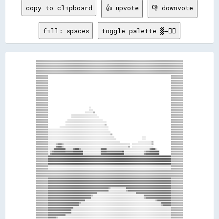
copy to clipboard
👍 upvote
👎 downvote
fill: spaces
toggle palette ▓→✊🏽
▒▒▒▒▒▒▒▒▒▒▒▒▒▒▒▒▒▒▒▒▒▒▒▒▒▒▒▒▒▒▒▒▒▒▒▒▒▒▒▒▒▒▒▒▒▒▒▒▒▒▒▒▒▒▒▒▒▒▒▒▒▒▒▒▒▒▒▒▒▒▒▒▒▒▒▒▒▒▒▒▒▒▒▒▒▒▒▒▒▒▒▒▒▒▒▒▒▒▒▒▒▒▒▒▒▒▒▒▒▒▒▒▒▒▒▒▒▒▒▒▒▒▒▒▒▒▒▒▒▒▒▒▒▒▒▒▒▒▒▒▒▒▒▒▒▒▒▒▒▒
▒▒▒▒▒▒▒▒▒▒▒▒▒▒▒▒▒▒▒▒▒▒▒▒▒▒▒▒▒▒▒▒▒▒▒▒▒▒▒▒▒▒▒▒▒▒▒▒▒▒▒▒▒▒▒▒▒▒▒▒▒▒▒▒▒▒▒▒▒▒▒▒▒▒▒▒▒▒▒▒▒▒▒▒▒▒▒▒▒▒▒▒▒▒▒▒▒▒▒▒▒▒▒▒▒▒▒▒▒▒▒▒▒▒▒▒▒▒▒▒▒▒▒▒▒▒▒▒▒▒▒▒▒▒▒▒▒▒▒▒▒▒▒▒▒▒▒▒▒▒
▒▒▒▒▒▒▒▒▒▒▒▒▒▒▒▒▒▒▒▒▒▒▒▒▒▒▒▒▒▒▒▒▒▒▒▒▒▒▒▒▒▒▒▒▒▒▒▒▒▒▒▒▒▒▒▒▒▒▒▒▒▒▒▒▒▒▒▒▒▒▒▒▒▒▒▒▒▒▒▒▒▒▒▒▒▒▒▒▒▒▒▒▒▒▒▒▒▒▒▒▒▒▒▒▒▒▒▒▒▒▒▒▒▒▒▒▒▒▒▒▒▒▒▒▒▒▒▒▒▒▒▒▒▒▒▒▒▒▒▒▒▒▒▒▒▒▒▒▒▒
▒▒▒▒▒▒▒▒▒▒▒▒▒▒▒▒▒▒▒▒▒▒▒▒▒▒▒▒▒▒▒▒▒▒▒▒▒▒▒▒▒▒▒▒▒▒▒▒▒▒▒▒▒▒▒▒▒▒▒▒▒▒▒▒▒▒▒▒▒▒▒▒▒▒▒▒▒▒▒▒▒▒▒▒▒▒▒▒▒▒▒▒▒▒▒▒▒▒▒▒▒▒▒▒▒▒▒▒▒▒▒▒▒▒▒▒▒▒▒▒▒▒▒▒▒▒▒▒▒▒▒▒▒▒▒▒▒▒▒▒▒▒▒▒▒▒▒▒▒▒
▒▒▒▒▒▒▒▒▒▒▒▒▒▒▒▒▒▒▒▒▒▒▒▒▒▒▒▒▒▒▒▒▒▒▒▒▒▒▒▒▒▒▒▒▒▒▒▒▒▒▒▒▒▒▒▒▒▒▒▒▒▒▒▒▒▒▒▒▒▒▒▒▒▒▒▒▒▒▒▒▒▒▒▒▒▒▒▒▒▒▒▒▒▒▒▒▒▒▒▒▒▒▒▒▒▒▒▒▒▒▒▒▒▒▒▒▒▒▒▒▒▒▒▒▒▒▒▒▒▒▒▒▒▒▒▒▒▒▒▒▒▒▒▒▒▒▒▒▒▒
▒▒▒▒▒▒▒▒▒▒▒▒▒▒▒▒▒▒▒▒▒▒▒▒▒▒▒▒▒▒▒▒▒▒▒▒▒▒▒▒▒▒▒▒▒▒▒▒▒▒▒▒▒▒▒▒▒▒▒▒▒▒▒▒▒▒▒▒▒▒▒▒▒▒▒▒▒▒▒▒▒▒▒▒▒▒▒▒▒▒▒▒▒▒▒▒▒▒▒▒▒▒▒▒▒▒▒▒▒▒▒▒▒▒▒▒▒▒▒▒▒▒▒▒▒▒▒▒▒▒▒▒▒▒▒▒▒▒▒▒▒▒▒▒▒▒▒▒▒▒
▒▒▒▒▒▒▒▒▒▒▒▒                                                                                                                              ▒▒▒▒▒▒▒▒▒▒▒▒
▒▒▒▒▒▒▒▒▒▒▒▒                                                                                                                              ▒▒▒▒▒▒▒▒▒▒▒▒
▒▒▒▒▒▒▒▒▒▒▒▒                                                                                                                              ▒▒▒▒▒▒▒▒▒▒▒▒
▒▒▒▒▒▒▒▒▒▒▒▒                                                                                                                              ▒▒▒▒▒▒▒▒▒▒▒▒
▒▒▒▒▒▒▒▒▒▒▒▒                                                                                                                              ▒▒▒▒▒▒▒▒▒▒▒▒
▒▒▒▒▒▒▒▒▒▒▒▒                                                                                                                              ▒▒▒▒▒▒▒▒▒▒▒▒
▒▒▒▒▒▒▒▒▒▒▒▒                                                                                                                              ▒▒▒▒▒▒▒▒▒▒▒▒
▒▒▒▒▒▒▒▒▒▒▒▒                                                                                                                              ▒▒▒▒▒▒▒▒▒▒▒▒
▒▒▒▒▒▒▒▒▒▒▒▒                                                                                                                              ▒▒▒▒▒▒▒▒▒▒▒▒
▒▒▒▒▒▒▒▒▒▒▒▒                                                                                                                              ▒▒▒▒▒▒▒▒▒▒▒▒
▒▒▒▒▒▒▒▒▒▒▒▒                                                                                                                              ▒▒▒▒▒▒▒▒▒▒▒▒
▒▒▒▒▒▒▒▒▒▒▒▒                                                                                                                              ▒▒▒▒▒▒▒▒▒▒▒▒
▒▒▒▒▒▒▒▒▒▒▒▒                                                                                                                              ▒▒▒▒▒▒▒▒▒▒▒▒
▒▒▒▒▒▒▒▒▒▒▒▒                                          ░░                                                                                  ▒▒▒▒▒▒▒▒▒▒▒▒
▒▒▒▒▒▒▒▒▒▒▒▒                                          ░░░░                                                                                ▒▒▒▒▒▒▒▒▒▒▒▒
▒▒▒▒▒▒▒▒▒▒▒▒                                      ░░░░░░░░▒▒                                                                              ▒▒▒▒▒▒▒▒▒▒▒▒
▒▒▒▒▒▒▒▒▒▒▒▒                        ░░░░░░░░░░░░░░░░░░░░░░░░░░                                                                            ▒▒▒▒▒▒▒▒▒▒▒▒
▒▒▒▒▒▒▒▒▒▒▒▒                        ░░░░░░░░░░░░░░░░░░░░░░░░░░░░                                                                          ▒▒▒▒▒▒▒▒▒▒▒▒
▒▒▒▒▒▒▒▒▒▒▒▒                    ░░░░░░░░░░░░░░░░░░░░░░░░░░░░░░░░░░░░                                                                      ▒▒▒▒▒▒▒▒▒▒▒▒
▒▒▒▒▒▒▒▒▒▒▒▒                  ░░░░░░░░░░░░░░░░░░░░░░░░░░░░░░░░░░░░░░░░░░                                                                  ▒▒▒▒▒▒▒▒▒▒▒▒
▒▒▒▒▒▒▒▒▒▒▒▒                  ░░░░░░░░░░░░░░░░░░░░░░░░░░░░░░░░░░░░░░░░▒▒                                                                  ▒▒▒▒▒▒▒▒▒▒▒▒
▒▒▒▒▒▒▒▒▒▒▒▒            ░░░░░░░░░░░░░░░░░░░░░░░░░░░░░░░░░░░░░░░░░░░░░░░░░░                                                                ▒▒▒▒▒▒▒▒▒▒▒▒
▒▒▒▒▒▒▒▒▒▒▒▒░░░░░░░░░░░░░░░░░░░░░░░░░░░░░░░░░░░░░░░░░░░░░░░░░░░░░░░░░░░░░░                                                                ▒▒▒▒▒▒▒▒▒▒▒▒
▒▒▒▒▒▒▒▒▒▒▒▒░░░░░░░░░░░░░░░░░░░░░░░░░░░░░░░░░░░░░░░░░░░░░░░░░░░░░░░░░░░░░░░░                                                              ▒▒▒▒▒▒▒▒▒▒▒▒
▒▒▒▒▒▒▒▒▒▒▒▒░░░░░░░░░░░░░░░░░░░░░░░░░░░░░░░░░░░░░░░░░░░░░░░░░░░░░░░░░░░░░░░░▒▒                                                            ▒▒▒▒▒▒▒▒▒▒▒▒
▒▒▒▒▒▒▒▒▒▒▒▒░░░░░░░░░░░░░░░░░░░░░░░░░░░░░░░░░░░░░░░░░░░░░░░░░░░░░░░░░░░░░░░░░░░░                            ░░░░                          ▒▒▒▒▒▒▒▒▒▒▒▒
▒▒▒▒▒▒▒▒▒▒▒▒░░░░░░░░░░░░░░░░░░░░░░░░░░░░░░░░░░░░░░░░░░░░░░░░░░░░░░░░░░░░░░░░░░░░░░                          ░░░░                          ▒▒▒▒▒▒▒▒▒▒▒▒
▒▒▒▒▒▒▒▒▒▒▒▒░░░░░░░░░░░░░░░░░░░░░░░░░░░░░░░░░░░░░░░░░░░░░░░░░░░░░░░░░░░░░░░░░░░░░░░░░░                  ░░░░░░░░░░░░░░▒▒                  ▒▒▒▒▒▒▒▒▒▒▒▒
▒▒▒▒▒▒▒▒▒▒▒▒░░░░░░░░▒▒▓▓▓▓▒▒░░░░░░░░░░░░░░░░░░░░░░░░░░░░░░░░░░░░░░░░░░░░░░░░░░░░░░░░░░░░░░░░░░░░  ░░░░░░░░░░░░░░░░░░░░▒▒                  ▒▒▒▒▒▒▒▒▒▒▒▒
▒▒▒▒▒▒▒▒▒▒▒▒░░░░░░░░▓▓████▒▒░░░░░░░░░░░░░░░░░░░░░░░░░░░░░░░░░░░░░░░░░░░░░░░░░░░░░░░░░░░░░░░░░░▒▒  ░░░░░░░░░░░░░░░░░░░░░░                  ▒▒▒▒▒▒▒▒▒▒▒▒
▒▒▒▒▒▒▒▒▒▒▒▒░░░░░░████████████░░░░░░░░▓▓████▒▒░░░░░░░░░░░░░░░░░░░░██████░░░░░░░░░░░░░░░░░░░░░░░░░░░░░░░░░░░░░░░░░░░░▓▓████░░              ▒▒▒▒▒▒▒▒▒▒▒▒
▒▒▒▒▒▒▒▒▒▒▒▒░░▒▒▓▓████████████▓▓▓▓▓▓▓▓██████████░░░░░░░░░░░░░░░░░░██████▓▓▓▓▓▓▓▓▓▓▓▓▓▓▓▓██░░░░░░░░░░░░░░░░░░░░▒▒▓▓▓▓██████████            ▒▒▒▒▒▒▒▒▒▒▒▒
▒▒▒▒▒▒▒▒▒▒▒▒░░▓▓████████████████████████████████░░░░░░░░░░░░░░░░░░████████████████████████░░░░░░░░░░░░░░░░░░░░▓▓██████████████            ▒▒▒▒▒▒▒▒▒▒▒▒
▒▒▒▒▒▒▒▒▒▒▒▒██████████████████████████████████████████████████████████████████████████████████████████████████████████████████████████████▒▒▒▒▒▒▒▒▒▒▒▒
▒▒▒▒▒▒▒▒▒▒▒▒██████████████████████████████████████████████████████████████████████████████████████████████████████████████████████████████▒▒▒▒▒▒▒▒▒▒▒▒
▒▒▒▒▒▒▒▒▒▒▒▒██████████████████████████████████████████████████████████████████████████████████████████████████████████████████████████████▒▒▒▒▒▒▒▒▒▒▒▒
▒▒▒▒▒▒▒▒▒▒▒▒██████████████████████████████████████████████████████████████████████████████████████████████████████████████████████████████▒▒▒▒▒▒▒▒▒▒▒▒
▒▒▒▒▒▒▒▒▒▒▒▒░░░░░░░░░░░░░░░░░░░░░░░░░░░░░░░░░░░░░░░░░░░░░░░░░░░░░░░░░░░░░░░░░░░░░░░░░░░░░░░░░░░░░░░░░░░░░░░░░░░░░░░░░░░░░░░░░░░░░░░░░░░░░░▒▒▒▒▒▒▒▒▒▒▒▒
▒▒▒▒▒▒▒▒▒▒▒▒░░░░░░░░░░░░░░░░░░░░░░░░░░░░░░░░░░░░░░░░░░░░░░░░░░░░░░░░░░░░░░░░░░░░░░░░░░░░░░░░░░░░░░░░░░░░░░░░░░░░░░░░░░░░░░░░░░░░░░░░░░░░░░▒▒▒▒▒▒▒▒▒▒▒▒
▒▒▒▒▒▒▒▒▒▒▒▒▒▒▒▒▒▒▒▒▒▒▒▒▒▒▒▒▒▒▒▒▒▒▒▒▒▒▒▒▒▒▒▒▒▒▒▒▒▒▒▒▒▒▒▒▒▒▒▒▒▒▒▒▒▒▒▒▒▒▒▒▒▒▒▒▒▒▒▒▒▒▒▒▒▒▒▒▒▒▒▒▒▒▒▒▒▒▒▒▒▒▒▒▒▒▒▒▒▒▒▒▒▒▒▒▒▒▒▒▒▒▒▒▒▒▒▒▒▒▒▒▒▒▒▒▒▒▒▒▒▒▒▒▒▒▒▒▒▒
▒▒▒▒▒▒▒▒▒▒▒▒▒▒▒▒▒▒▒▒▒▒▒▒▒▒▒▒▒▒▒▒▒▒▒▒▒▒▒▒▒▒▒▒▒▒▒▒▒▒▒▒▒▒▒▒▒▒▒▒▒▒▒▒▒▒▒▒▒▒▒▒▒▒▒▒▒▒▒▒▒▒▒▒▒▒▒▒▒▒▒▒▒▒▒▒▒▒▒▒▒▒▒▒▒▒▒▒▒▒▒▒▒▒▒▒▒▒▒▒▒▒▒▒▒▒▒▒▒▒▒▒▒▒▒▒▒▒▒▒▒▒▒▒▒▒▒▒▒▒
▒▒▒▒▒▒▒▒▒▒▒▒▒▒▒▒▒▒▒▒▒▒▒▒▒▒▒▒▒▒▒▒▒▒▒▒▒▒▒▒▒▒▒▒▒▒▒▒▒▒▒▒▒▒▒▒▒▒▒▒▒▒▒▒▒▒▒▒▒▒▒▒▒▒▒▒▒▒▒▒▒▒▒▒▒▒▒▒▒▒▒▒▒▒▒▒▒▒▒▒▒▒▒▒▒▒▒▒▒▒▒▒▒▒▒▒▒▒▒▒▒▒▒▒▒▒▒▒▒▒▒▒▒▒▒▒▒▒▒▒▒▒▒▒▒▒▒▒▒▒
▒▒▒▒▒▒▒▒▒▒▒▒▓▓▓▓▓▓▓▓▓▓▓▓▓▓▓▓▓▓▓▓▓▓▓▓▓▓▓▓▓▓▓▓▓▓▓▓▓▓▓▓▓▓▓▓▓▓▓▓▓▓▓▓▓▓▓▓▓▓▓▓▓▓▓▓▓▓▓▓▓▓▓▓▓▓▓▓▓▓▓▓▓▓▓▓▓▓▓▓▓▓▓▓▓▓▓▓▓▓▓▓▓▓▓▓▓▓▓▓▓▓▓▓▓▓▓▓▓▓▓▓▓▓▓▓▓▓▒▒▒▒▒▒▒▒▒▒▒▒
▒▒▒▒▒▒▒▒▒▒▒▒▓▓▓▓▓▓▓▓▓▓▓▓▓▓▓▓▓▓▓▓▓▓▓▓▓▓▓▓▓▓▓▓▓▓▓▓▓▓▓▓▓▓▓▓▓▓▓▓▓▓▓▓▓▓▓▓▓▓▓▓▓▓▓▓▓▓▓▓▓▓▓▓▓▓▓▓▓▓▓▓▓▓▓▓▓▓▓▓▓▓▓▓▓▓▓▓▓▓▓▓▓▓▓▓▓▓▓▓▓▓▓▓▓▓▓▓▓▓▓▓▓▓▓▓▓▓▒▒▒▒▒▒▒▒▒▒▒▒
▒▒▒▒▒▒▒▒▒▒▒▒▓▓▓▓▓▓▓▓▓▓▓▓▓▓▓▓▓▓▓▓▓▓▓▓▓▓▓▓▓▓▓▓▓▓▓▓▓▓▓▓▓▓▓▓▓▓▓▓▓▓▓▓▓▓▓▓▓▓▓▓▓▓▓▓▓▓▓▓▓▓▓▓▓▓▓▓▓▓▓▓▓▓▓▓▓▓▓▓▓▓▓▓▓▓▓▓▓▓▓▓▓▓▓▓▓▓▓▓▓▓▓▓▓▓▓▓▓▓▓▓▓▓▓▓▓▓▒▒▒▒▒▒▒▒▒▒▒▒
▒▒▒▒▒▒▒▒▒▒▒▒▓▓▓▓▓▓▓▓▓▓▓▓▓▓▓▓▓▓▓▓▓▓▓▓▓▓▓▓▓▓▓▓▓▓▓▓▓▓▓▓▓▓▓▓▓▓▓▓▓▓▓▓▓▓▓▓▓▓▓▓▓▓▓▓▓▓▓▓▓▓▓▓▓▓▓▓▓▓▓▓▓▓▓▓▓▓▓▓▓▓▓▓▓▓▓▓▓▓▓▓▓▓▓▓▓▓▓▓▓▓▓▓▓▓▓▓▓▓▓▓▓▓▓▓▓▓▒▒▒▒▒▒▒▒▒▒▒▒
▒▒▒▒▒▒▒▒▒▒▒▒▓▓▓▓▓▓▓▓▓▓▓▓▓▓▓▓▓▓▓▓▓▓▓▓▓▓▓▓▓▓▓▓▓▓▓▓▓▓▓▓▓▓▓▓▓▓▓▓▓▓▓▓▓▓▓▓▓▓▓▓▓▓▒▒░░░░░░░░░░░░░░░░▓▓▓▓▓▓▓▓▓▓▓▓▓▓▓▓▓▓▓▓▓▓▓▓▓▓▓▓▓▓▓▓▓▓▓▓▓▓▓▓▓▓▓▓▓▓▒▒▒▒▒▒▒▒▒▒▒▒
▒▒▒▒▒▒▒▒▒▒▒▒▓▓▓▓▓▓▓▓▓▓▓▓▓▓▓▓▓▓▓▓▓▓▓▓▓▓▓▓▓▓▓▓▓▓▓▓▓▓▓▓▓▓▓▓▓▓▓▓▓▓▓▓▓▓▓▓▓▓▓▓▓▓░░░░░░░░░░░░░░░░░░▒▒▓▓▓▓▓▓▓▓▓▓▓▓▓▓▓▓▓▓▓▓▓▓▓▓▓▓▓▓▓▓▓▓▓▓▓▓▓▓▓▓▓▓▓▓▒▒▒▒▒▒▒▒▒▒▒▒
▒▒▒▒▒▒▒▒▒▒▒▒▓▓▓▓▓▓▓▓▓▓▓▓▓▓▓▓▓▓▓▓▓▓▓▓▓▓▓▓▓▓▓▓▓▓▓▓▓▓▓▓▓▓▓▓▓▓▓▓▓▓░░░░░░░░░░░░░░░░░░░░░░░░░░░░░░░░░░░░░░░░▓▓▓▓▓▓▓▓▓▓▓▓▓▓▓▓▓▓▓▓▓▓▓▓▓▓▓▓▓▓▓▓▓▓▓▓▒▒▒▒▒▒▒▒▒▒▒▒
▒▒▒▒▒▒▒▒▒▒▒▒▓▓▓▓▓▓▓▓▓▓▓▓▓▓▓▓▓▓▓▓▓▓▓▓▓▓▓▓▓▓▓▓▓▓▓▓▓▓▓▓▓▓▓▓▒▒░░░░░░░░░░░░░░░░░░░░░░░░░░░░░░░░░░░░░░░░░░░░░░░░░░░░▓▓▓▓▓▓▓▓▓▓▓▓▓▓▓▓▓▓▓▓▓▓▓▓▓▓▓▓▒▒▒▒▒▒▒▒▒▒▒▒
▒▒▒▒▒▒▒▒▒▒▒▒▓▓▓▓▓▓▓▓▓▓▓▓▓▓▓▓▓▓▓▓▓▓▓▓▓▓▓▓▓▓▓▓▓▓▓▓▓▓▓▓▓▓▓▓░░░░░░░░░░░░░░░░░░░░░░░░░░░░░░░░░░░░░░░░░░░░░░░░░░░░░░▒▒▓▓▓▓▓▓▓▓▓▓▓▓▓▓▓▓▓▓▓▓▓▓▓▓▓▓▒▒▒▒▒▒▒▒▒▒▒▒
▒▒▒▒▒▒▒▒▒▒▒▒▓▓▓▓▓▓▓▓▓▓▓▓▓▓▓▓▓▓▓▓▓▓▓▓▓▓▓▓▓▓▓▓▓▓▓▓▓▓░░░░░░░░░░░░░░░░░░░░░░░░░░░░░░░░░░░░░░░░░░░░░░░░░░░░░░░░░░░░░░░░░░░░░░░░▒▒▓▓▓▓▓▓▓▓▓▓▓▓▓▓▒▒▒▒▒▒▒▒▒▒▒▒
▒▒▒▒▒▒▒▒▒▒▒▒▓▓▓▓▓▓▓▓▓▓▓▓▓▓▓▓▓▓▓▓▓▓▓▓▓▓▓▓▓▓▓▓▒▒░░░░░░░░░░░░░░░░░░░░░░░░░░░░░░░░░░░░░░░░░░░░░░░░░░░░░░░░░░░░░░░░░░░░░░░░░░░░░░░░░░▓▓▓▓▓▓▓▓▓▓▒▒▒▒▒▒▒▒▒▒▒▒
▒▒▒▒▒▒▒▒▒▒▒▒▓▓▓▓▓▓▓▓▓▓▓▓▓▓▓▓▓▓▓▓▓▓▓▓▓▓▓▓▓▓▓▓░░░░░░░░░░░░░░░░░░░░░░░░░░░░░░░░░░░░░░░░░░░░░░░░░░░░░░░░░░░░░░░░░░░░░░░░░░░░░░░░░░░░▒▒▓▓▓▓▓▓▓▓▒▒▒▒▒▒▒▒▒▒▒▒
▒▒▒▒▒▒▒▒▒▒▒▒▓▓▓▓▓▓▓▓▓▓▓▓▓▓▓▓▓▓▓▓▓▓▓▓▓▓░░░░░░░░░░░░░░░░░░░░░░░░░░░░░░░░░░░░░░░░░░░░░░░░░░░░░░░░░░░░░░░░░░░░░░░░░░░░░░░░░░░░░░░░░░░░░░░░░░░░▒▒▒▒▒▒▒▒▒▒▒▒
▒▒▒▒▒▒▒▒▒▒▒▒▓▓▓▓▓▓▓▓▓▓▓▓▓▓▓▓▓▓▓▓▓▓▓▓░░░░░░░░░░░░░░░░░░░░░░░░░░░░░░░░░░░░░░░░░░░░░░░░░░░░░░░░░░░░░░░░░░░░░░░░░░░░░░░░░░░░░░░░░░░░░░░░░░░░░░▒▒▒▒▒▒▒▒▒▒▒▒
▒▒▒▒▒▒▒▒▒▒▒▒▓▓▓▓▓▓▓▓▓▓▓▓▓▓▓▓▓▓▓▓▓▓▓▓░░░░░░░░░░░░░░░░░░░░░░░░░░░░░░░░░░░░░░░░░░░░░░░░░░░░░░░░░░░░░░░░░░░░░░░░░░░░░░░░░░░░░░░░░░░░░░░░░░░░░░▒▒▒▒▒▒▒▒▒▒▒▒
▒▒▒▒▒▒▒▒▒▒▒▒▓▓▓▓▓▓▓▓▓▓▓▓▓▓▓▓▓▓░░░░░░░░░░░░░░░░░░░░░░░░░░░░░░░░░░░░░░░░░░░░░░░░░░░░░░░░░░░░░░░░░░░░░░░░░░░░░░░░░░░░░░░░░░░░░░░░░░░░░░░░░░░░▒▒▒▒▒▒▒▒▒▒▒▒
▒▒▒▒▒▒▒▒▒▒▒▒▓▓▓▓▓▓▓▓▒▒░░░░░░░░░░░░░░░░░░░░░░░░░░░░░░░░░░░░░░░░░░░░░░░░░░░░░░░░░░░░░░░░░░░░░░░░░░░░░░░░░░░░░░░░░░░░░░░░░░░░░░░░░░░░░░░░░░░░▒▒▒▒▒▒▒▒▒▒▒▒
▒▒▒▒▒▒▒▒▒▒▒▒▓▓▓▓▓▓▓▓░░░░░░░░░░░░░░░░░░░░░░░░░░░░░░░░░░░░░░░░░░░░░░░░░░░░░░░░░░░░░░░░░░░░░░░░░░░░░░░░░░░░░░░░░░░░░░░░░░░░░░░░░░░░░░░░░░░░░░▒▒▒▒▒▒▒▒▒▒▒▒
▒▒▒▒▒▒▒▒▒▒▒▒▓▓▓▓▓▓░░░░░░░░░░░░░░░░