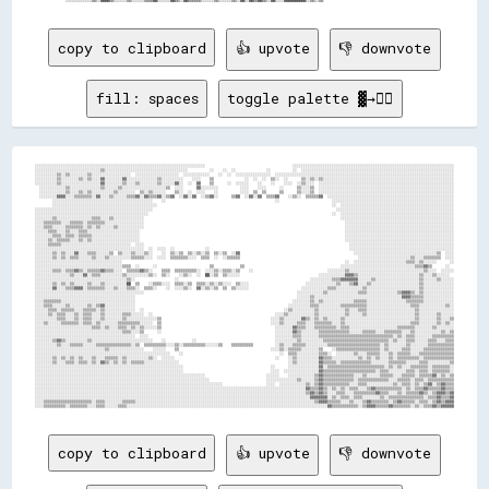
copy to clipboard
👍 upvote
👎 downvote
fill: spaces
toggle palette ▓→✊🏽
░░░░░░░░░░░░░░░░░░░░░░░░░░░░░░░░░░░░░░░░░░░░░░░░░░░░░░░░░░░░░░░░░░░░░░░░░░░░░░                                        ░░░░░░░░░░░░░░░░░░░░░░░░░░░░░░░░░░░░░░░░░░░░░░░░░░░░░░░░░░░░░░░░░░░░░░░░░░
░░░░░░░░░░░░░░░░░░░░░░░░░░░░░░▒▒░░░░░░░░░░░░░░░░░░░░░░░░░░░░░░░░░░░░░░          ░░    ░░  ░░              ░░          ░░  ░░░░░░░░░░░░░░░░░░░░░░░░░░░░░░░░░░░░░░░░░░░░░░░░░░░░░░░░░░░░░░░░░░░░░░
░░░░░░░░░░▒▒░░▒▒░░░░░░░░▒▒░░░░░░░░░░░░░░░░░░  ░░░░░░░░░░░░░░░░░░░░  ░░░░░░░░░░░░    ░░  ░░  ░░░░░░░░░░░░░░░░  ░░░░░░░░░░░░░░░░░░░░░░░░░░░░░░░░░░░░░░░░░░░░░░░░░░░░░░░░░░░░░░░░░░░░░░░░░░░░░░░░░░
░░░░░░░░░░▒▒░░░░░░░░▒▒░░▒▒░░░░▓▓░░░░░░░░▓▓░░░░░░░░░░░░░░▒▒░░░░░░░░░░    ░░░░    ▒▒              ░░  ░░  ░░  ▒▒░░  ░░      ▒▒░░▒▒░░▒▒░░░░░░░░░░░░░░░░░░░░░░░░░░░░░░░░░░░░░░░░░░░░░░░░░░░░░░░░░░░░
░░░░░░░░░░▒▒░░░░░░░░░░░░░░░░░░▓▓░░░░░░░░▒▒░░░░▒▒░░░░░░░░▒▒░░░░░░▓▓░░  ░░  ▓▓    ▒▒      ░░  ░░░░░░    ░░    ░░    ░░░░  ░░▒▒░░░░  ░░░░░░░░░░░░░░░░░░░░░░░░░░░░░░░░░░░░░░░░░░░░░░░░░░░░░░░░░░░░░░
  ░░░░░░░░░░░░▒▒░░░░░░░░░░░░░░▒▒░░░░░░▒▒░░░░░░░░░░░░░░░░░░░░▒▒  ░░░░      ▓▓░░░░░░░░          ░░░░    ░░░░      ░░      ▒▒░░░░▒▒  ░░░░░░░░░░░░░░░░░░░░░░░░░░░░░░░░░░░░░░░░░░░░░░░░░░░░░░░░░░░░░░
  ░░░░░░░░░░░░▒▒░░░░▒▒░░▒▒░░░░░░░░░░▒▒░░░░░░░░  ▒▒░░▒▒░░░░░░    ▒▒░░  ░░  ░░░░    ░░          ░░░░  ▒▒  ▒▒      ▒▒      ▒▒░░░░▒▒  ░░░░░░░░░░░░░░░░░░░░░░░░░░░░░░░░░░░░░░░░░░░░░░░░░░░░░░░░░░░░░░
  ░░░░░░░░▓▓▓▓░░░░▒▒▒▒▒▒▒▒░░▓▓░░░░▒▒░░░░░░▒▒▒▒▓▓░░▓▓▒▒▒▒▓▓░░▒▒▓▓  ░░▓▓░░▓▓  ░░▒▒▓▓░░      ▒▒▓▓  ░░▓▓░░▓▓  ▒▒▒▒▓▓    ░░▒▒░░  ▒▒▒▒▒▒▓▓  ░░░░░░░░░░░░░░░░░░░░░░░░░░░░░░░░░░░░░░░░░░░░░░░░░░░░░░░░░░
        ░░░░░░░░░░░░░░░░░░░░░░░░░░░░░░░░░░░░░░░░░░░░░░    ░░                                                  ░░                        ░░░░░░░░░░░░░░░░░░░░░░░░░░░░░░░░░░░░░░░░░░░░░░░░░░░░░░░░
        ░░░░░░░░░░░░░░░░░░░░░░░░░░░░░░░░░░░░░░░░░░░░░░░░                                                                                ░░  ░░░░░░░░░░░░░░░░░░░░░░░░░░░░░░░░░░░░░░░░░░░░░░░░░░░░
░░░░░░░░░░░░░░░░░░░░░░░░░░░░░░░░░░░░░░░░░░░░░░░░░░░░░░                                                                                    ░░░░░░░░░░░░░░░░░░░░░░░░░░░░░░░░░░░░░░░░░░░░░░░░░░░░░░
░░░░░░░░░░░░░░░░░░░░░░░░░░░░░░░░░░░░░░░░░░░░░░░░░░░░                                                                                    ░░  ░░░░░░░░░░░░░░░░░░░░░░░░░░░░░░░░░░░░░░░░░░░░░░░░░░░░
░░░░░░░░▒▒░░░░░░░░░░░░░░░░▒▒▒▒░░░░▒▒░░░░░░░░░░░░░░                                                                                          ░░░░░░░░░░░░░░░░░░░░░░░░░░░░░░░░░░░░░░░░░░░░░░░░░░░░
░░░░▒▒▒▒▒▒▒▒░░░░▒▒▒▒▒▒░░▒▒▒▒▒▒▒▒░░░░░░░░░░░░░░░░░░                                                                                            ░░░░░░░░░░░░░░░░░░░░░░░░░░░░░░░░░░░░░░░░░░░░░░░░░░
░░░░▒▒▒▒░░░░░░▒▒▒▒▒▒▒▒░░▒▒░░▒▒░░░░░░▒▒░░░░░░░░░░░░                                                                                            ░░░░░░░░░░░░░░░░░░░░░░░░░░░░░░░░░░░░░░░░░░░░░░░░░░
░░░░░░▒▒▒▒░░░░▒▒░░░░▒▒▒▒░░░░░░░░░░░░░░░░░░░░░░░░                                                                                              ░░░░░░░░░░░░░░░░░░░░░░░░░░░░░░░░░░░░░░░░░░░░░░░░░░
░░░░░░░░▒▒▒▒░░▒▒▒▒░░▒▒▒▒▒▒░░░░░░░░░░░░░░░░░░░░░░                                                                                              ░░░░░░░░░░░░░░░░░░░░░░░░░░░░░░░░░░░░░░░░░░░░░░░░░░
░░░░░░▒▒░░▒▒▒▒▒▒░░░░▒▒░░▒▒░░░░░░░░░░░░░░░░░░░░░░                                                                                              ░░░░░░░░░░░░░░░░░░░░░░░░░░░░░░░░░░░░░░░░░░░░░░░░░░
░░░░░░▒▒▒▒▒▒░░░░░░░░░░░░░░░░░░░░░░░░░░░░░░░░  ░░░░                                                                                              ░░░░░░░░░░░░░░░░░░░░░░░░░░░░░░░░░░░░░░░░░░░░░░░░
░░░░░░░░░░░░░░░░░░░░░░░░░░░░░░░░░░░░░░░░░░░░░░░░░░  ░░  ░░░░  ░░              ░░                                                                ░░░░░░░░░░░░░░░░░░░░░░░░░░░░░░░░░░░░░░░░░░░░░░░░
░░░░░░░░▒▒░░▒▒░░░░▓▓░░░░▒▒▒▒░░░░░░▒▒  ▒▒░░░░▒▒░░░░▒▒░░    ░░  ▒▒░░▒▒  ▒▒░░▒▒░░▒▒  ▒▒░░▒▒  ░░▓▓                                                    ░░░░░░░░░░░░░░░░░░░░░░░░░░░░░░░░░░░░░░▒▒  ░░░░
░░░░░░░░▒▒░░▒▒░░▒▒▒▒░░░░░░▒▒░░░░▒▒░░░░░░░░░░▒▒▒▒▒▒░░░░  ░░░░  ▒▒▒▒▒▒▒▒░░░░  ▒▒▒▒  ░░  ░░▒▒▒▒▒▒                                                      ░░░░░░░░░░░░░░░░░░░░░░░░▒▒░░░░▒▒▒▒▒▒▒▒  ░░░░
░░░░░░░░░░░░░░░░░░░░░░░░░░░░░░░░░░░░░░░░                                                                                                      ░░  ░░░░░░░░░░░░░░░░░░░░░░░░▒▒▒▒░░▒▒░░░░░░      ░░
░░░░░░░░░░░░░░░░░░░░░░░░░░░░░░░░░░░░░░░░▒▒▒▒  ░░      ░░                        ▒▒            ▒▒                                            ░░░░░░░░░░░░░░░░░░░░░░░░░░░░░░░░░░▒▒▒▒▓▓▒▒      ░░  
░░░░░░░░▒▒▒▒░░▒▒▒▒▓▓▒▒░░▒▒▒▒▒▒▓▓▒▒▒▒░░░░  ▒▒▒▒▒▒▓▓▒▒░░    ▒▒▒▒  ▒▒▒▒▒▒▒▒▒▒░░  ░░░░▒▒░░▒▒▒▒░░▒▒    ░░                                  ░░░░░░░░▒▒░░░░░░░░░░░░░░░░░░░░░░░░░░░░░░░░░░▒▒░░░░  ░░░░░░
░░░░░░░░░░░░░░░░▒▒░░░░▓▓░░▒▒▒▒░░░░░░░░░░▒▒░░░░░░░░░░▒▒░░  ▒▒░░    ░░▒▒░░  ░░  ██░░▒▒  ▒▒░░░░░░                                    ░░░░░░░░░░░░▓▓▓▓▒▒░░░░░░░░░░░░░░░░░░░░░░░░░░░░▒▒░░░░▒▒░░░░░░  
░░░░░░░░░░░░░░░░░░░░░░░░░░░░░░░░░░░░░░░░░░▒▒░░                  ░░                                                            ░░░░░░░░░░▒▒▒▒▓▓▓▓▓▓▓▓░░░░░░▒▒░░░░░░░░░░░░░░░░░░░░▒▒░░░░░░▒▒░░░░░░
░░░░░░░░▒▒░░▒▒░░▒▒░░░░░░▒▒░░░░▒▒░░░░░░░░░░██  ▒▒    ░░▒▒▒▒░░░░  ▒▒▒▒░░▒▒  ▒▒▒▒░░▒▒░░▒▒░░░░  ▒▒░░░░                          ░░░░░░░░░░░░░░▒▒░░░░▒▒▓▓░░░░▒▒░░░░░░░░░░░░░░░░░░░░░░▒▒░░░░░░░░░░░░░░
░░░░░░░░▓▓░░░░▒▒▒▒▓▓▓▓░░▒▒▒▒▒▒▒▒░░░░▒▒░░░░▒▒▒▒░░  ▒▒▒▒░░    ░░  ░░░░▒▒░░  ▓▓░░▒▒░░▒▒  ▒▒  ▒▒░░░░░░                        ░░░░░░░░░░░░▒▒▒▒░░░░░░░░░░░░▒▒░░░░░░░░░░░░░░░░░░░░░░░░▒▒░░░░░░░░░░░░░░
░░░░░░░░░░░░░░░░░░░░░░░░░░░░░░░░░░░░░░░░░░░░░░░░░░                                                                      ░░░░░░░░░░░░▒▒░░░░░░░░░░░░░░▒▒▒▒░░░░░░░░░░░░░░▒▒▓▓▓▓▒▒░░▒▒░░░░░░░░░░░░░░
░░░░░░░░░░░░░░░░░░░░░░░░░░░░░░░░░░░░░░░░░░░░░░                                                                          ░░░░░░▒▒░░░░░░░░░░░░░░░░░░░░░░░░░░░░░░░░░░░░░░░░▓▓▓▓▒▒▒▒▒▒░░░░░░░░░░░░░░
░░░░▒▒▒▒▒▒▒▒░░░░░░░░░░░░░░░░░░░░░░░░░░░░░░░░░░                                                                        ░░░░░░░░▒▒░░▒▒░░░░░░░░░░░░░░▒▒▒▒▒▒░░░░░░░░░░░░░░░░░░▒▒▒▒▒▒▒▒░░░░░░░░░░░░░░
░░░░▒▒▒▒░░░░░░▒▒░░░░░░░░▒▒░░▒▒▓▓░░░░░░░░░░░░░░                                                                      ░░░░░░░░░░▒▒▒▒░░░░░░░░░░▒▒▒▒▒▒▒▒▒▒▒▒░░░░░░░░░░░░░░░░░░░░▒▒▒▒░░░░░░░░░░░░▒▒░░
░░░░░░▒▒▒▒░░▒▒▒▒▒▒░░░░▒▒▒▒▒▒░░▒▒░░░░░░░░░░░░░░  ░░                                                                ░░▒▒░░░░░░░░░░▒▒░░░░░░░░░░░░▒▒░░░░▒▒▒▒░░░░░░░░░░░░░░░░░░░░░░▒▒░░░░░░░░░░░░░░░░
░░░░░░▒▒░░▒▒▒▒░░░░▒▒░░▒▒▒▒░░░░▒▒░░░░░░░░▒▒▒▒░░░░░░  ░░                                                        ░░░░▒▒░░░░░░░░░░░░▒▒░░░░░░░░░░░░▒▒░░░░░░▒▒░░░░░░░░░░░░░░░░░░░░░░▒▒░░░░░░░░▒▒░░░░░░
░░░░░░░░░░▒▒▒▒░░░░▒▒░░▒▒▒▒░░░░▒▒░░░░░░░░▒▒░░░░░░░░░░░░░░▒▒                                                  ░░░░▒▒░░░░░░░░▓▓▒▒░░▒▒░░▒▒░░░░░░▒▒░░░░░░░░░░░░░░░░░░░░░░░░░░░░░░░░▒▒░░░░░░░░▒▒░░░░▒▒
░░░░▒▒░░░░░░▒▒▒▒▒▒▒▒░░▒▒▒▒░░▒▒░░░░░░░░▒▒▒▒▒▒▒▒▒▒░░░░░░  ▒▒                                                  ░░░░▒▒░░░░░░▒▒▒▒░░░░▒▒▒▒▒▒▒▒░░░░▒▒░░░░░░░░░░░░░░░░░░░░░░░░░░░░░░▒▒▒▒░░░░░░░░▒▒░░▒▒░░
░░░░░░░░░░░░░░░░░░░░░░░░░░▒▒▒▒░░▒▒░░░░▒▒▒▒░░▒▒░░▒▒░░░░░░▒▒                                                    ░░░░░░░░▓▓▒▒▒▒░░░░▒▒▒▒▒▒▒▒▒▒░░▒▒▒▒░░░░░░░░░░░░░░░░░░░░░░▒▒▒▒▒▒▒▒░░░░░░░░▒▒░░░░░░░░
░░░░░░░░░░░░░░░░░░░░░░░░░░░░░░░░░░░░░░░░▒▒▒▒░░░░▒▒      ░░                                                    ░░░░░░░░▓▓▒▒░░░░░░░░▒▒▒▒▒▒▒▒▒▒▒▒▒▒░░░░░░▒▒▒▒▒▒░░░░▒▒▒▒▒▒▒▒░░░░▒▒░░░░░░░░░░░░▒▒░░▒▒
░░░░░░░░░░░░░░░░░░░░░░░░░░░░░░░░░░░░░░░░░░░░░░  ░░░░                                                          ░░░░░░░░▒▒▒▒░░░░░░░░▒▒▒▒▒▒▒▒▒▒▒▒▒▒▒▒▒▒▒▒▒▒▒▒▒▒▒▒▒▒▒▒▒▒░░▒▒░░▒▒▒▒░░░░░░░░▒▒▒▒▒▒▒▒▒▒
░░░░░░░░▒▒▓▓▒▒░░░░░░░░░░▒▒░░░░░░░░░░░░░░░░░░░░░░░░░░░░    ░░            ░░                                    ░░░░░░░░░░▒▒░░░░░░░░░░▒▒▒▒▒▒▒▒▒▒▒▒▒▒▒▒▒▒▒▒▒▒▒▒▒▒▒▒▒▒░░▒▒░░░░▒▒▒▒░░░░░░▒▒▒▒░░░░▒▒▒▒
░░░░░░░░░░▒▒░░░░▒▒▒▒▒▒░░░░░░▒▒▒▒▒▒▒▒▒▒▒▒▒▒▒▒░░▒▒  ▒▒▒▒▒▒▒▒▒▒░░░░▒▒░░▒▒▒▒▒▒▒▒▒▒░░░░░░▒▒    ▒▒▒▒▒▒▒▒▒▒          ░░▒▒░░░░▒▒▒▒▒▒░░░░░░░░░░▒▒▒▒▒▒▒▒▒▒▒▒▒▒▒▒▒▒▒▒▒▒▒▒░░▒▒░░░░░░░░▒▒░░░░░░░░▒▒▒▒▒▒▒▒▒▒▒▒
░░░░░░░░░░░░░░░░░░░░░░░░░░░░░░░░▒▒░░░░░░░░░░░░░░░░    ░░░░░░    ▒▒                                          ░░░░▒▒░░▒▒▒▒▒▒░░░░░░░░▒▒    ░░▒▒▒▒▒▒▒▒▒▒▒▒▒▒▒▒▒▒▒▒░░▒▒░░░░░░▒▒▒▒░░░░░░▒▒▒▒▒▒▒▒▒▒▒▒▒▒
░░░░░░░░░░░░░░░░░░░░░░░░░░░░░░░░░░░░░░░░░░░░░░░░░░░░░░░░░░░░░░    ░░                                            ░░  ▒▒▒▒░░░░░░░░░░▒▒▒▒░░  ░░░░░░░░▒▒░░░░▒▒▒▒▒▒░░░░▒▒░░▒▒▒▒▒▒░░░░▒▒▒▒▒▒▒▒▒▒▒▒▒▒▒▒
░░░░░░░░▒▒░░▒▒░░▒▒░░▒▒░░░░▒▒░░░░▒▒▒▒▒▒░░▒▒░░░░░░░░░░▒▒░░  ░░░░░░                                              ░░    ░░▒▒░░░░░░░░░░▓▓▒▒▒▒░░░░░░░░░░░░▒▒░░▒▒░░▒▒░░░░▒▒░░▒▒▒▒▒▒▒▒▒▒░░▒▒▒▒▒▒▒▒▒▒▒▒▒▒
░░░░░░░░▒▒░░░░▒▒▒▒░░▒▒▒▒░░▒▒░░▓▓▒▒░░▒▒░░▒▒░░▒▒▒▒▒▒░░░░░░░░░░░░░░░░                                                  ░░▒▒░░░░░░░░░░▓▓▒▒▒▒▒▒░░▒▒▒▒▒▒▒▒▒▒▒▒▒▒░░░░░░░░▒▒▒▒▒▒▒▒░░░░░░▒▒▒▒░░░░░░░░░░▒▒
░░░░░░░░░░░░░░░░░░░░░░░░░░░░░░░░░░░░░░░░░░░░░░░░░░░░░░░░░░░░░░░░░░░░                                        ░░      ░░░░░░░░░░░░░░▓▓░░▒▒▒▒▒▒▒▒▒▒▒▒▒▒▒▒▒▒▒▒▒▒▒▒▒▒░░▒▒░░▒▒░░░░▒▒▒▒▒▒▒▒░░▒▒▒▒▒▒▒▒░░
░░░░░░░░░░░░░░░░░░░░░░░░░░░░░░░░░░░░░░░░░░░░░░░░░░░░░░░░░░░░░░░░░░░░                                        ░░░░  ░░░░░░░░░░░░░░░░▓▓▒▒▒▒▒▒▒▒▒▒▒▒▒▒▒▒▒▒▒▒▒▒▒▒░░▒▒▒▒░░░░░░░░▒▒▒▒░░▒▒▒▒░░▒▒▒▒▒▒▒▒░░
░░░░░░░░░░░░░░░░░░░░░░░░░░░░░░░░░░░░░░░░░░░░░░░░░░░░░░░░░░░░░░░░░░░░░░░░░░░░░░                            ░░░░░░    ░░░░░░░░░░░░▒▒▓▓▒▒▒▒▒▒▒▒▒▒▒▒▒▒░░░░▒▒░░░░░░▒▒▒▒▒▒░░░░▒▒▒▒▒▒░░▒▒▒▒▒▒▓▓░░▒▒░░▒▒
░░░░░░░░░░░░░░░░░░░░░░░░░░░░░░░░░░░░░░░░░░░░░░░░░░░░░░░░░░░░░░░░░░░░░░░░░░░░░░░░                          ░░░░░░░░░░░░░░▒▒░░░░░░▒▒▓▓▒▒▒▒▒▒▒▒▒▒▒▒▒▒░░▒▒▒▒▒▒▒▒▒▒▒▒▒▒░░░░▒▒▒▒▒▒░░▒▒▒▒░░▒▒▒▒▒▒▒▒▒▒▒▒
░░░░░░░░░░░░░░░░░░░░░░░░░░░░░░░░░░░░░░░░░░░░░░░░░░░░░░░░░░░░░░░░░░░░░░░░░░░░░░░░░░░░░░                    ░░░░  ░░░░░░░░░░░░▒▒░░▒▒▓▓▒▒▒▒▒▒▒▒▒▒▒▒░░░░▒▒▒▒░░░░░░░░░░░░▒▒░░▒▒▒▒░░▒▒░░▒▒▓▓░░▒▒▓▓▒▒▒▒
░░░░░░░░░░░░░░░░░░░░░░░░░░░░░░░░░░░░░░░░░░░░░░░░░░░░░░░░░░░░░░░░░░░░░░░░░░░░░░░░░░░░░░░░░░░░░░░░░░░░░░░░░░░░░░░░░░░░░░░░░░░░▓▓▒▒▒▒▓▓▒▒░░▒▒░░▒▒░░▒▒▒▒░░░░▒▒▓▓▒
copy to clipboard
👍 upvote
👎 downvote