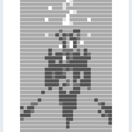
▒▒▒▒▒▒▒▒▒▒▒▒▒▒▒▒▒▒▒▒▒▒▒▒▒▒  ░░▒▒▒▒▒▒▒▒▒▒▒▒▒▒▒▒▒▒▒▒▒▒

▒▒▒▒▒▒▒▒▒▒▒▒▒▒▒▒▒▒▒▒▒▒▒▒░░▒▒░░▒▒▒▒▒▒▒▒▒▒▒▒▒▒▒▒▒▒▒▒▒▒

▒▒▒▒▒▒▒▒▒▒▒▒▒▒▒▒  ▒▒▒▒▒▒░░▒▒▒▒▒▒▒▒▒▒▒▒▒▒▒▒▒▒▒▒▒▒▒▒▒▒

▒▒▒▒▒▒▒▒▒▒▒▒▒▒▒▒▒▒▒▒▒▒▒▒▒▒▒▒  ░░▒▒▒▒▒▒▒▒▒▒▒▒▒▒▒▒▒▒▒▒

▒▒▒▒▒▒▒▒▒▒▒▒▒▒▒▒▒▒▒▒▒▒▒▒▒▒  ▒▒▒▒▒▒▒▒▒▒▒▒▒▒▒▒▒▒▒▒▒▒▒▒

▒▒▒▒▒▒▒▒▒▒▒▒▒▒  ▒▒▒▒▒▒▒▒░░  ▒▒▒▒▒▒▒▒▒▒  ▒▒▒▒▒▒▒▒▒▒▒▒

▒▒▒▒▒▒▒▒▒▒▒▒▒▒▒▒▒▒▒▒▒▒▒▒    ░░▒▒▒▒▒▒▒▒▒▒▒▒▒▒▒▒▒▒▒▒▒▒

▒▒▒▒▒▒▒▒▒▒▒▒▒▒▒▒▒▒▒▒▒▒▒▒▒▒▒▒▒▒▒▒▒▒▒▒▒▒▒▒▒▒▒▒▒▒▒▒▒▒▒▒

▒▒▒▒▒▒▒▒▒▒▒▒▒▒▒▒▒▒▒▒▒▒▓▓▒▒▒▒▒▒████▒▒▒▒▒▒▒▒▒▒▒▒▒▒▒▒▒▒

▒▒▒▒▒▒▒▒▒▒▒▒▒▒░░▒▒▒▒██▒▒██▓▓██▒▒▓▓▒▒▒▒░░▒▒▒▒▒▒▒▒▒▒▒▒

▒▒▒▒▒▒▒▒▒▒▒▒▒▒▒▒▒▒▒▒▒▒██▓▓▒▒████▓▓▒▒▒▒▒▒▒▒▒▒▒▒▒▒▒▒▒▒

▒▒▒▒▒▒▒▒▒▒▒▒▒▒▒▒▒▒▒▒▒▒▒▒██▒▒  ██▒▒  ▒▒▒▒▒▒▒▒▒▒▒▒▒▒▒▒

▒▒▒▒▒▒▒▒▒▒▒▒▒▒▒▒▒▒▒▒▒▒  ██▒▒  ██▒▒▒▒▒▒▒▒▒▒▒▒▒▒▒▒▒▒▒▒

▒▒▒▒▒▒▒▒▒▒▒▒▒▒▒▒██▒▒▒▒▒▒▓▓▓▓▓▓▒▒▓▓▒▒██▒▒▒▒▒▒▒▒▒▒▒▒▒▒

▒▒▒▒▒▒▒▒▒▒▒▒▒▒▒▒██▒▒████▓▓██▓▓████▒▒██▓▓▒▒▒▒▒▒▒▒▒▒▒▒

▒▒▒▒▒▒▒▒▒▒▒▒▒▒██████████░░██▓▓██████████▒▒▒▒▒▒▒▒▒▒▒▒

▒▒▒▒▒▒▒▒▒▒▒▒▒▒▒▒████▒▒██▒▒▓▓██████████▒▒▒▒▒▒▒▒▒▒▒▒▒▒

▒▒▒▒▒▒▒▒▒▒▒▒▒▒▒▒██████████████████████▒▒▒▒▒▒▒▒▒▒▒▒▒▒

▒▒▒▒▒▒▒▒▒▒▒▒▒▒██████████▓▓██▓▓██████████▒▒▒▒▒▒▒▒▒▒▒▒

▒▒▒▒▒▒▒▒▒▒▒▒▒▒████▓▓████▓▓▒▒▒▒████▒▒████▒▒▒▒▒▒▒▒▒▒▒▒

▒▒▒▒▒▒▒▒▒▒▒▒▒▒████▓▓██████▒▒▒▒████▒▒████▒▒▒▒▒▒▒▒▒▒▒▒

▒▒▒▒▒▒▒▒▒▒▒▒▒▒████████▒▒▒▒▓▓▒▒██▒▒██████▒▒▒▒▒▒▒▒▒▒▒▒

▒▒▒▒▒▒▒▒▒▒▒▒▒▒████████▒▒██▓▓▒▒▓▓▓▓██████▒▒▒▒▒▒▒▒▒▒▒▒

▒▒▒▒▒▒▒▒▒▒▒▒▒▒▒▒██▒▒▒▒██▒▒▒▒▒▒████▒▒▒▒▓▓▒▒▒▒▒▒▒▒▒▒▒▒

▒▒▒▒▒▒▒▒▒▒▒▒██▒▒▒▒▒▒▒▒████▒▒██████▒▒▒▒▒▒▒▒▒▒▒▒▒▒▒▒▒▒

▒▒▒▒▒▒▒▒▒▒▒▒▒▒▒▒▒▒▒▒▒▒██████████▒▒▒▒▒▒▒▒▒▒▒▒▒▒▒▒▒▒▒▒

▒▒▒▒▒▒▒▒▒▒██▒▒▒▒▒▒▒▒▒▒██████████▒▒▒▒▒▒▒▒▒▒██▒▒▒▒▒▒▒▒

▒▒▒▒▒▒▓▓▓▓▒▒▒▒▒▒▒▒▒▒▒▒▓▓████████▒▒▒▒▒▒▒▒▒▒▒▒▓▓██▒▒▒▒

██▒▒████▒▒▒▒▒▒▒▒▒▒▒▒▒▒▒▒████████▒▒▒▒▒▒▒▒▒▒▒▒▒▒██████

▒▒████▓▓▒▒▒▒▒▒▒▒▒▒▒▒▒▒▒▒██████▒▒▒▒▒▒▒▒▒▒▒▒▒▒██▒▒████

██████▒▒▒▒▒▒▒▒▒▒▒▒▒▒▒▒▒▒██████▒▒▒▒▒▒▒▒▒▒▒▒▒▒▒▒██▓▓██

▓▓▒▒▒▒▒▒▒▒▒▒▒▒▒▒▒▒▒▒▒▒▒▒▒▒████▒▒▒▒▒▒▒▒▒▒▒▒▒▒▒▒▒▒▒▒██

▒▒▒▒▒▒▒▒▒▒▒▒▒▒▒▒▒▒▒▒▒▒▒▒▒▒██▒▒▒▒▒▒▒▒▒▒▒▒▒▒▒▒▒▒▒▒▒▒██

▒▒▒▒▒▒▒▒▒▒▒▒▒▒▒▒▒▒▒▒▒▒▒▒▒▒██▒▒▒▒▒▒▒▒▒▒▒▒▒▒▒▒▒▒▒▒▒▒▒▒

▒▒▒▒▒▒▒▒▒▒▒▒▒▒▒▒▒▒▒▒▒▒▒▒▒▒▒▒▒▒▒▒▒▒▒▒▒▒▒▒▒▒▒▒▒▒▒▒▒▒▒▒
