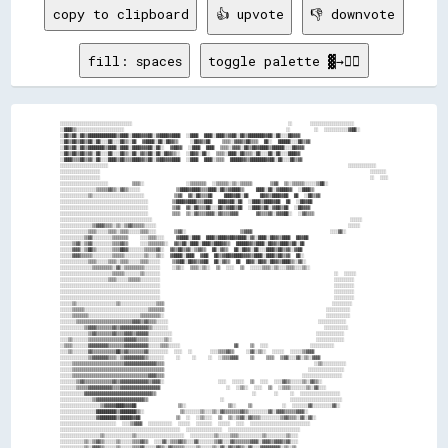
copy to clipboard
👍 upvote
👎 downvote
fill: spaces
toggle palette ▓→✊🏽
░░░░░░░░░░░░░░░░░░░░░░░░░░░░░░░░░░░░                                                    ░░      ░░░░░░░░░░░░░░░░░░░░░░

░░████▒▒░░░░░░░░░░░░░░░░░░░░░░░░                                                      ░░        ░░  ░░░░░░░░░░░░▓▓██░░

░░██▒▒██░░██▒▒██████████████▒▒████░░████▓▓▓▓██░░▓▓████▓▓████  ░░████  ████░░████▒▒▓▓██░░██▒▒████████▓▓██░░██░░░░██▓▓▓▓

░░██▒▒██▒▒██▒▒██░░██░░░░██░░░░██▒▒░░██  ▓▓████░░██░░██▓▓▒▒    ░░██▓▓▒▒██    ▒▒▒▒░░▓▓▓▓▒▒██▒▒▒▒  ██░░  ██████░░░░██▒▒▓▓

░░██▒▒██░░██▒▒████████▒▒████░░████░░████▓▓▓▓██░░██░░  ▓▓██▓▓  ░░████  ████  ▒▒▒▒░░▓▓▓▓░░██▒▒██▓▓████▒▒██████░░░░██▓▓▓▓

░░██▒▒██▒▒██▒▒▓▓░░██░░░░██░░░░██▒▒░░██░░▓▓▒▒██░░██░░██▓▓▒▒░░  ░░██▓▓░░██░░  ▒▒▒▒░░████░░██▒▒▒▒░░██░░░░██░░██░░░░████▓▓

░░████▒▒▒▒██▒▒▓▓░░██░░░░████▒▒██▒▒▒▒████▓▓▒▒██░░▓▓██▓▓▓▓████  ░░████  ████░░▒▒▒▒  ██████▓▓▒▒████████▓▓██░░██░░░░██▒▒▓▓

░░░░░░░░░░░░░░░░░░░░░░░░                                                                                ░░░░░░░░░░░░░░

░░░░░░░░░░░░░░░░░░░░                                                                                          ░░░░░░░░

░░░░░░░░░░░░░░░░░░░░                                                                                          ░░  ░░░░

░░░░░░░░░░░░░░░░░░░░░░░░        ▒▒▒▒░░              ░░▒▒▒▒▒▒▒▒  ░░▒▒▒▒▒▒░░▒▒░░▒▒▒▒▒▒      ▒▒▓▓  ▒▒░░▒▒▒▒▒▒░░░░░░▒▒██░░

░░░░░░░░░░░░░░░░░░▒▒▒▒▒▒▓▓▒▒░░▓▓▒▒░░░░░░            ▒▒████▓▓████▒▒▒▒████░░██▒▒▓▓████▒▒    ████░░██░░▓▓████▓▓  ░░████▒▒

░░░░░░░░░░░░░░▒▒░░░░░░░░░░░░░░░░░░░░░░░░░░          ▒▒▓▓  ▓▓░░██▒▒▒▒██    ████▓▓██░░██    ██▓▓▒▒████▓▓██  ██  ░░██▒▒▓▓

░░░░░░░░░░░░░░░░░░░░░░░░░░░░░░░░░░░░░░░░░░░░        ▒▒████▓▓████▒▒▒▒████  ████▓▓██░░██  ░░████▒▒████▓▓██  ██  ░░██▓▓██

░░░░░░░░░░░░░░░░░░░░░░░░░░░░░░░░░░░░░░░░░░░░        ▒▒▓▓  ▓▓░░██▒▒▒▒██░░░░██▒▒▓▓██▒▒██  ░░████▒▒██░░▓▓██▒▒██  ░░██▓▓▓▓

░░░░░░░░░░░░░░░░░░░░░░░░░░░░░░░░░░░░░░░░░░░░        ▒▒▒▒  ▒▒░░▓▓▒▒▒▒▓▓▓▓░░▓▓▒▒▒▒▓▓▓▓      ▓▓▒▒▒▒▓▓░░▓▓▓▓██░░  ░░▓▓▒▒▒▒

░░░░░░░░░░░░░░░░░░░░░░░░░░░░░░░░░░░░░░░░░░░░░░                                                                  ░░░░░░

░░░░░░░░░░░░░░░░▒▒▓▓▓▓▒▒▒▒░░▒▒░░▒▒▓▓▒▒▒▒▒▒░░░░░░                                                                ░░░░░░

░░░░░░░░░░░░░░▒▒▒▒░░░░░░▒▒▒▒░░▒▒▒▒░░░░░░▒▒▒▒░░░░      ▒▒▓▓░░                  ▒▒▓▓▓▓                          ░░░░▓▓░░

░░░░░░░░░░░░▒▒▓▓░░░░░░░░░░▒▒▒▒▒▒▒▒    ░░░░▒▒▒▒░░░░    ▓▓████░░████  ████▒▒████▓▓██▓▓████░░▓▓░░████░░██▓▓▒▒████  ██▓▓██

░░░░░░▒▒▓▓░░▒▒▓▓░░░░░░░░░░▒▒▒▒▓▓▒▒    ░░░░▒▒▒▒▒▒▒▒░░  ▓▓▒▒██░░████░░████▒▒████▓▓▒▒  ██████▓▓▒▒████░░██▓▓▒▒████▒▒██░░██

░░░░░░▓▓▓▓░░▒▒██▒▒░░░░░░░░▒▒▒▒██▓▓░░░░░░░░▒▒▒▒▒▒▓▓░░  ▓▓▒▒██▒▒▓▓░░▒▒▓▓▒▒  ██░░▓▓▒▒  ██░░██▓▓░░██░░░░████▒▒██▒▒▓▓░░▓▓██

░░░░░░▓▓▓▓▒▒▒▒▒▒░░░░░░░░░░▒▒▒▒▒▒░░░░░░░░░░▒▒░░░░▒▒░░  ▓▓████░░████  ▓▓██  ██▒▒▓▓██▓▓████▓▓▓▓▒▒████░░████▒▒██▒▒▓▓  ██░░

░░░░░░░░░░░░░░▒▒▒▒░░░░░░▒▒▒▒░░▒▒▒▒░░░░░░▒▒▒▒░░░░░░    ▒▒▓▓██░░██▓▓▒▒▓▓██  ██░░▓▓▒▒  ██  ██▓▓░░██▓▓░░██▓▓▒▒████▒▒░░▓▓░░

░░░░░░░░░░░░░░░░▒▒▒▒▒▒▒▒▒▒░░▓▓░░▒▒▒▒▒▒▒▒▒▒░░░░░░░░    ░░▒▒░░  ▒▒▒▒░░▒▒░░  ▒▒  ░░░░  ▒▒  ░░░░░░▒▒▒▒░░▒▒░░░░▒▒▒▒░░░░▒▒░░

░░░░░░░░░░░░░░░░░░░░░░░░░░▒▒▒▒▒▒░░░░░░░░▒▒░░░░░░░░                                                          ░░  ░░░░░░

░░░░░░░░░░░░░░░░░░░░░░░░▒▒▒▒░░░░░░▒▒▒▒▒▒░░░░░░░░░░                                                          ░░░░░░░░░░

░░░░░░░░░░░░░░░░░░░░░░░░░░░░░░░░░░░░░░░░░░░░░░░░░░                                                          ░░░░░░░░░░

░░░░░░░░░░░░░░░░░░░░░░░░░░░░░░░░░░░░░░░░░░░░░░░░░░                                                          ░░░░░░░░░░

░░░░░░░░░░░░░░░░░░░░░░░░░░░░░░░░░░░░░░░░░░░░░░░░░░                                                          ░░░░░░░░░░

░░░░░░▒▒░░░░░░░░░░░░░░░░░░░░▒▒░░░░░░░░░░░░░░░░░░▒▒▒▒                                                        ░░░░░░░░░░

░░░░░░▒▒▒▒▒▒░░░░░░░░░░░░░░░░░░░░░░░░░░░░░░░░▒▒▒▒▒▒▒▒                                                      ░░░░░░░░░░░░

░░░░░░▒▒▒▒▒▒▒▒░░░░░░░░░░░░░░░░░░░░░░░░░░▒▒▒▒▒▒▒▒▒▒░░                                                      ░░░░░░░░░░░░

░░░░░░░░▒▒▒▒▒▒▒▒▒▒▒▒▒▒▒▒▒▒▒▒▒▒▒▒▒▒▒▒▓▓▓▓▒▒▓▓▒▒▒▒░░░░░░                                                  ░░░░░░░░░░░░░░

░░░░░░░░░░░░▒▒▓▓▓▓▒▒▒▒▒▒▒▒▓▓▒▒▓▓▓▓▓▓▓▓▓▓▓▓▓▓▒▒░░░░░░░░                                                    ░░░░░░░░░░░░

░░░░░░░░░░░░░░▒▒▓▓▒▒▒▒▒▒▒▒▓▓▒▒▒▒▓▓▓▓▒▒▓▓▓▓▓▓░░░░░░░░░░░░                                                ░░░░░░░░░░░░░░

░░░░▒▒░░░░░░░░▒▒▒▒▒▒▒▒▒▒▒▒▒▒▒▒▒▒▓▓▓▓▓▓▒▒▒▒▒▒░░░░░░░░▒▒░░                                                ░░░░░░░░░░░░░░

░░▒▒▒▒░░░░░░░░▓▓▓▓▓▓▓▓▓▓▒▒▒▒▒▒▒▒▓▓▓▓▓▓▓▓▓▓▓▓░░░░░░▒▒▒▒░░░░░░                  ▓▓    ▒▒  ░░░░              ░░░░░░░░░░░░

░░░░▒▒░░░░░░░░▓▓▒▒▒▒▒▒▒▒▒▒▒▒██▒▒▓▓▒▒▒▒▒▒▒▒▓▓░░░░░░░░░░  ░░░░  ░░      ░░░░▒▒▒▒▓▓▒▒    ░░▓▓░░▒▒░░  ░░░░░░  ░░░░░░▒▒▓▓▓▓

░░░░░░░░░░░░░░▒▒▓▓▓▓▓▓▓▓▒▒▒▒░░▒▒▓▓▓▓▓▓▓▓▓▓▒▒░░░░░░░░    ░░    ░░    ░░  ░░▒▒▒▒▓▓▓▓    ▒▒    ▒▒▒▒  ▒▒▓▓░░░░▓▓░░▒▒░░▓▓▓▓

░░░░░░▒▒▒▒▒▒▒▒▒▒▒▒▒▒▒▒▒▒▒▒▒▒▒▒▒▒▓▓▓▓▓▓▓▓▓▓▓▓▓▓▓▓▒▒▒▒                                                  ░░▒▒░░░░░░░░░░░░

░░░░░░▒▒▒▒▒▒▒▒▒▒▒▒▒▒▒▒▒▒▒▒▒▒▒▒▒▒▒▒▒▒▒▒▒▒▒▒▒▒▒▒▒▒▒▒▒▒                                                ░░░░░░░░░░░░░░░░░░

░░░░░░▒▒▒▒▒▒▒▒▒▒▒▒▒▒▒▒▒▒▒▒▒▒▒▒▒▒▒▒▒▒▒▒▒▒▒▒▒▒▓▓▓▓▒▒▒▒                                              ░░░░░░░░░░░░░░░░░░░░

░░░░░░░░▒▒▓▓▒▒▒▒▒▒▒▒▒▒▒▒▒▒▓▓▒▒▓▓▓▓▓▓▓▓▓▓▓▓▓▓▒▒▓▓▓▓░░                  ░░░░  ░░░░░░  ▒▒  ░░░░  ░░░░▓▓▒▒░░░░░░▒▒░░▓▓▒▒░░

░░░░░░░░▒▒▒▒▒▒▓▓▓▓▓▓▓▓▓▓▓▓▒▒▒▒▓▓▓▓▓▓▓▓▓▓▓▓▓▓▓▓▓▓▓▓                      ░░  ░░▒▒░░  ░░░░  ▒▒  ░░▒▒▒▒░░░░░░░░▒▒░░▓▓░░░░

░░░░░░░░░░░░▓▓▓▓▓▓▓▓▓▓▓▓▓▓▓▓▓▓▓▓▓▓▓▓▓▓▓▓▓▓▓▓▓▓▒▒                                ░░      ░░    ░░  ░░░░░░░░░░░░░░░░░░░░

░░░░░░░░░░░░░░░░▒▒▓▓▓▓▓▓▓▓▓▓▓▓▓▓▓▓▓▓▓▓▓▓▓▓▒▒                        ░░                      ░░░░░░░░░░░░░░░░░░░░░░░░░░

░░░░░░░░░░░░░░░░░░░░▒▒▓▓▓▓▓▓████▓▓▓▓██              ▒▒░░              ▒▒░░    ▒▒          ░░  ░░░░░░░░▓▓░░░░░░░░░░▓▓░░

░░░░░░░░░░░░░░░░░░██████████▒▒████████▒▒░░            ▒▒░░░░░░░░▒▒░░░░▒▒░░▓▓▒▒▒▒▒▒▒▒▓▓▒▒░░░░░░░░░░▓▓░░▓▓▓▓▒▒▒▒▒▒▓▓▓▓░░

░░░░░░░░░░░░░░░░░░▓▓████████▒▒██████▓▓██            ▒▒  ░░  ░░▒▒░░░░  ▒▒  ▒▒░░▒▒▓▓░░▓▓▒▒▒▒░░░░░░░░░░▒▒▓▓▒▒▒▒░░▓▓░░▓▓░░

░░░░░░░░░░░░░░░░░░░░░░░░░░░░  ░░░░▒▒▓▓▓▓  ░░░░░░░░░░░░  ░░░░░░  ░░░░░░░░  ░░░░░░  ░░░░  ░░░░░░░░░░░░░░░░░░░░░░░░░░░░░░

░░░░░░░░░░░░░░░░░░░░░░░░░░░░░░░░░░░░░░░░░░░░░░░░░░░░░░░░░░░░  ░░░░░░░░░░░░░░░░░░  ░░░░░░░░░░░░░░░░░░░░░░░░░░░░░░░░░░░░

░░░░░░░░░░░░░░░░░░░░▒▒░░░░░░░░░░░░░░▒▒░░░░░░░░░░░░░░░░░░░░░░░░  ░░░░░░░░░░░░▒▒░░░░░░▒▒▒▒░░░░░░░░░░░░▒▒░░░░░░░░░░▒▒░░░░

░░░░░░░░░░░░▒▒░░▒▒▓▓▒▒░░░░░░▒▒░░░░░░▒▒▒▒▓▓▒▒  ░░░░▓▓░░▒▒▒▒▓▓▒▒░░░░▓▓░░░░░░░░▒▒▓▓░░░░▓▓▒▒▒▒▒▒▒▒▓▓▓▓░░▓▓▓▓▒▒▓▓▓▓▒▒▓▓░░░░
