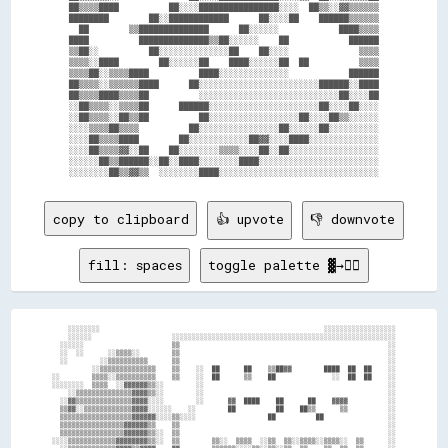
██▒▒▒▒████          ██░░░░████████████████░░░░  ██▒▒░░▓▓▒▒▒▒▒▒

████████        ██░░████████████      ██░░░░██    ██████▒▒▒▒▒▒

  ██        ▒▒██████████████      ██░░░░░░            ████▒▒▒▒

████          ██████████████▒▒██░░░░░░    ██            ██████

▒▒██░░          ██░░░░░░░░░░░░░░██    ██░░░░              ▒▒▒▒

▒▒▒▒░░████        ██░░░░░░██    ████░░░░░░██  ██          ▒▒▒▒

▒▒▒▒██░░▒▒▒▒████          ████░░░░░░░░░░░░░░            ██████

██▒▒▒▒░░▒▒▒▒▒▒████      ██░░░░░░░░░░░░░░░░░░░░░░░░██████░░████

██▒▒▒▒████▒▒▒▒██          ░░░░░░░░░░░░░░░░░░░░░░░░░░░░██░░░░██

░░██▒▒▒▒░░▒▒▒▒██      ██████░░░░░░░░░░░░░░░░░░░░░░██░░░░██░░░░

░░██▒▒▒▒░░██▒▒██          ██░░░░░░░░░░░░░░░░░░██░░░░██▒▒░░░░░░

░░░░▒▒▒▒██▒▒▒▒          ██░░░░░░░░░░░░░░░░██░░░░░░██░░░░░░░░░░

░░░░██▒▒▒▒████        ██░░░░░░░░░░░░██▓▓░░░░████░░░░░░░░░░░░░░

░░░░██▒▒▒▒▓▓░░██    ██░░░░░░░░▒▒▒▒░░░░██░░██░░░░░░░░░░░░░░░░░░

░░░░░░██▒▒██████░░██░░████░░░░░░░░████░░░░░░░░░░░░░░░░░░░░░░░░

copy to clipboard
👍 upvote
👎 downvote
fill: spaces
toggle palette ▓→✊🏽
    ░░░░░░░░                                                        ░░░░░░░░░░░░░░░░░░

    ░░░░░░                    ░░░░░░░░░░░░░░░░░░░░░░░░░░░░░░░░░░░░░░░░░░░░░░░░░░░░░░░░

  ░░░░░░                      ▒▒                                                    ░░

  ░░  ░░      ░░▒▒▒▒░░        ▒▒                                                    ░░

  ░░        ░░▒▒▒▒▒▒▒▒▒▒      ▒▒                                                    ░░

          ░░▒▒▒▒▒▒▒▒▒▒▒▒▒▒    ▒▒    ░░  ██      ██    ▒▒██▓▓        ████  ██  ██    ░░

░░        ▒▒▒▒░░▒▒▒▒▒▒▒▒▒▒    ▒▒    ░░  ██      ▒▒    ██              ░░  ██  ██    ░░

░░░░░░░░  ▒▒▒▒  ░░▓▓▓▓▓▓▒▒░░        ░░                                              ░░

    ░░▒▒▒▒▒▒▒▒▒▒▒▒▒▒▓▓▓▓▒▒░░        ░░                                              ░░

  ░░▓▓▒▒▒▒▒▒▒▒▒▒▒▒▒▒▓▓▓▓░░░░        ░░      ▓▓  ████    ██      ██    ▓▓▓▓          ░░

  ▒▒▓▓░░▒▒▒▒▒▒▒▒▒▒▒▒▓▓▓▓░░░░░░    ░░        ██          ██    ██▒▒      ▒▒          ░░

  ▒▒▒▒▒▒▒▒▒▒▒▒▒▒▒▒▒▒▓▓▓▓▓▓░░░░▒▒░░░░                  ██          ██                ░░

  ▒▒▒▒▒▒▒▒▒▒▒▒▒▒▒▒▓▓▓▓▓▓▒▒    ▒▒                                                    ░░

  ▒▒▒▒▒▒▒▒▒▒▒▒▒▒▒▒▓▓▓▓▓▓▒▒░░  ▒▒                                                    ░░

░░░░▒▒▒▒▒▒▒▒▒▒▒▒▓▓▓▓▓▓▓▓▒▒░░  ▒▒        ▒▒░░  ▒▒▒▒  ░░▒▒  ▒▒░░▒▒▒▒░░▒▒▒▒░░  ▒▒      ░░
