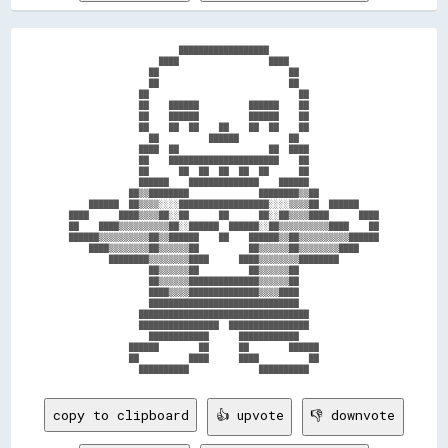
                      ██████████████████                      

                  ████                  ████                  

                ██                          ██                

                ██                          ██                

              ██                              ██              

              ██    ██████          ██████    ██              

              ██    ██████          ██████    ██              

              ██    ██  ██    ██    ██  ██    ██              

                ██          ██████          ██                

              ████  ██                  ██  ████              

              ██    ██████████████████████    ██              

              ██      ██  ██  ██  ██  ██      ██              

              ██████    ██████████████    ██████              

            ██▒▒████████              ████████▒▒██            

    ██████  ██▒▒▒▒░░░░██████████████████░░░░▒▒▒▒██  ██████    

████      ████▒▒▒▒██░░██      ██      ██░░██▒▒▒▒████      ████

██    ████▒▒▒▒▒▒▒▒▒▒██░░██████  ██████░░██▒▒▒▒▒▒▒▒▒▒████    ██

██████▒▒▒▒▒▒▒▒▒▒██▒▒██████    ██    ██████▒▒██▒▒▒▒▒▒▒▒▒▒██████

    ████▒▒▒▒▒▒▒▒██▒▒▒▒▒▒██          ██▒▒▒▒▒▒██▒▒▒▒▒▒▒▒████    

        ████████▒▒▒▒▒▒▒▒████      ████▒▒▒▒▒▒▒▒████████        

                ██▒▒▒▒▒▒██          ██▒▒▒▒▒▒██                

                ██▒▒▒▒▒▒██████████████▒▒▒▒▒▒██                

                ████▒▒▒▒██████████████▒▒▒▒████                

                ██████████████████████████████                

              ██████████████████████████████████              

              ████████████████  ████████████████              

                ████████████      ████████████                

            ██████        ██      ██        ██████            

            ██          ████      ████          ██            

copy to clipboard
👍 upvote
👎 downvote