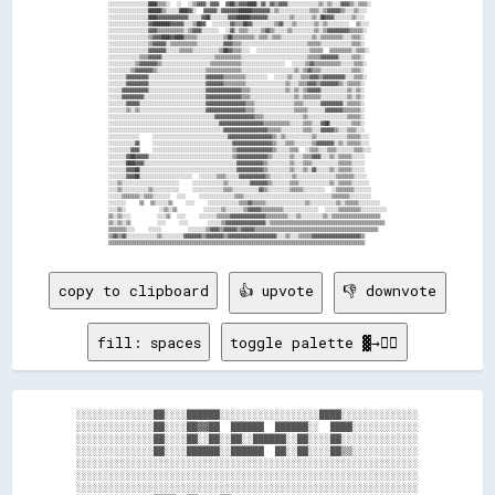
░░░░░░░░░░░░░░░░░░████▒▒▒▒░░  ░░  ░░▒▒▓▓▓▓░░▓▓▓▓  ▓▓██▒▒▓▓▓▓████░░▓▓░░▓▓▒▒▓▓▓▓░░░░░░░░░░░░░░▒▒░░▒▒░░░░▓▓▓▓▒▒░░▒▒▒▒░░

░░░░░░░░░░░░░░░░░░██████▒▒░░░░░░████▓▓░░  ▓▓▓▓▓▓░░▓▓▓▓▓▓▓▓██████▓▓▓▓▓▓▓▓░░▒▒░░░░░░░░░░░░░░▒▒▒▒░░▒▒▓▓▓▓▓▓▒▒░░░░▒▒░░░░

░░░░░░░░░░░░░░░░░░████▓▓▓▓▓▓▓▓▓▓▓▓▓▓░░░░░░▓▓██░░░░░░░░▓▓▓▓██████▓▓▓▓▓▓▓▓░░░░░░░░░░▒▒░░░░░░░░▒▒░░██▓▓▓▓░░░░░░░░▒▒░░░░

░░░░░░░░░░░░░░░░░░▓▓████████▓▓▓▓▓▓░░░░▒▒██▓▓  ░░░░░░░░▓▓▒▒▒▒██▓▓░░░░░░░░░░▒▒▓▓░░░░▒▒░░░░░░░░▒▒░░▒▒░░░░░░░░░░  ▒▒░░░░

░░░░░░░░░░░░░░░░░░▓▓▓▓▒▒▒▒▒▒▒▒▒▒▒▒░░▒▒▓▓▓▓░░░░░░░░  ░░▓▓░░▒▒▒▒░░░░░░▒▒▓▓▒▒░░░░░░▒▒░░░░░░░░░░▒▒░░▒▒▓▓▓▓▓▓▓▓▓▓▒▒▒▒▒▒░░

░░░░░░░░░░░░░░░░░░▒▒▓▓▓▓████▓▓████▒▒▒▒▒▒░░░░░░░░░░░░▒▒██▒▒▒▒▒▒▒▒▒▒░░▒▒▒▒░░▒▒▒▒░░░░░░░░░░░░░░▒▒░░▒▒▒▒▒▒▒▒▒▒░░░░▒▒▒▒░░

░░░░░░░░░░░░░░░░░░▒▒▓▓▓▓▓▓░░▒▒▒▒▒▒▒▒▒▒▒▒░░░░░░░░░░░░▓▓▓▓▒▒▒▒░░░░░░░░░░░░░░░░░░░░░░░░░░░░░░▒▒▒▒▒▒░░░░░░░░░░░░░░▒▒▒▒░░

░░░░░░░░░░░░░░░░░░▓▓▓▓▓▓▓▓░░░░░░▒▒▒▒▒▒░░░░░░░░░░░░▒▒██▓▓▒▒▒▒░░░░  ░░░░░░░░░░░░░░░░░░░░░░░░▒▒▒▒▒▒  ▒▒▒▒▒▒▒▒▒▒░░▒▒▒▒░░

░░░░░░░░░░░░░░▒▒▒▒▓▓▓▓▓▓░░░░░░░░░░░░░░░░░░░░░░░░▒▒▒▒▒▒▒▒▒▒▒▒░░░░░░░░░░░░░░░░░░░░░░░░░░░░░░▒▒▒▒▒▒▓▓▓▓▓▓▓▓░░░░░░▒▒▒▒░░

░░░░░░░░░░░░▒▒▓▓▓▓▓▓▓▓▒▒░░░░░░░░░░░░░░░░░░░░░░▒▒▒▒▒▒▒▒▒▒▒▒▒▒░░░░░░░░░░░░░░░░░░░░  ░░░░░░▒▒▓▓▒▒▒▒▒▒▒▒▒▒▒▒░░░░░░▒▒▒▒░░

░░░░░░░░░░▒▒▓▓▓▓▓▓▓▓▒▒░░░░░░░░░░░░░░░░░░░░░░▒▒▒▒▒▒▒▒▒▒▒▒▒▒▒▒░░░░░░░░░░░░░░░░░░░░░░░░▒▒░░▒▒▓▓▒▒▒▒░░░░░░░░░░░░░░▒▒▒▒░░

░░░░░░░░▓▓▓▓▓▓▓▓▓▓░░░░░░░░░░░░░░░░░░░░░░░░░░▓▓▓▓▓▓▓▓▒▒▒▒▒▒▒▒▒▒░░░░░░░░░░  ░░░░░░▒▒░░░░▒▒▒▒▓▓▓▓▒▒▓▓▓▓▓▓▓▓▓▓░░░░▒▒▒▒░░

░░░░░░░░▓▓▓▓▓▓▓▓▓▓░░░░░░░░░░░░░░░░░░░░░░░░░░▓▓▓▓▓▓▓▓▒▒▒▒▒▒▒▒▒▒░░░░░░░░░░░░░░░░░░▒▒░░░░▒▒▒▒▓▓▓▓▒▒▓▓▓▓▓▓▓▓▒▒░░▒▒▒▒▒▒░░

░░░░░░▓▓▓▓▓▓▓▓▓▓▓▓░░░░░░░░░░░░░░░░░░░░░░░░░░▓▓▓▓▓▓▓▓▓▓▓▓▓▓▓▓▒▒▒▒░░░░░░░░░░░░░░░░▒▒░░▒▒░░▒▒▓▓▓▓▓▓░░░░░░░░░░░░▒▒░░▒▒░░

░░░░░░▓▓▓▓▓▓▓▓▓▓░░░░░░░░░░░░░░░░░░░░░░░░░░░░▓▓▓▓▓▓▓▓▓▓▓▓▓▓▓▓▒▒▒▒░░░░░░░░░░░░░░░░░░░░▒▒░░▒▒▒▒▒▒▒▒░░░░░░░░░░░░▒▒░░▒▒░░

░░░░░░░░▓▓▓▓▓▓░░░░░░░░░░░░░░░░░░░░░░░░░░░░░░▓▓▓▓▓▓▓▓▓▓▓▓▓▓▓▓▓▓▒▒▒▒░░░░░░░░░░░░░░░░░░▒▒▒▒░░░░░░░░▓▓▓▓▓▓▓▓▓▓░░▒▒▒▒▒▒░░

░░░░░░░░▒▒░░▒▒░░░░░░░░░░░░░░░░░░░░░░░░░░░░░░▓▓▓▓▓▓▓▓▓▓▓▓▓▓▓▓▓▓▒▒▒▒░░░░░░░░░░░░░░░░░░▒▒▒▒▒▒░░░░░░░░▓▓▓▓▓▓▓▓▒▒▒▒▒▒▒▒░░

░░░░░░░░░░░░░░░░░░░░░░░░░░░░░░░░░░░░░░░░░░░░░░░░▓▓▓▓▓▓▓▓▓▓▓▓▓▓▓▓▓▓▒▒▒▒░░░░░░░░░░░░░░░░░░▒▒░░░░░░░░░░░░░░░░░░▒▒▒▒▒▒░░

░░░░░░░░░░░░░░░░░░░░░░░░░░░░░░░░░░░░░░░░░░░░░░░░░░▓▓▓▓▓▓▓▓▓▓▓▓▓▓▓▓▓▓▓▓▒▒▒▒▒▒▒▒▒▒▒▒░░░░░░▒▒▒▒░░░░▓▓██░░░░░░░░░░▒▒▒▒░░

░░░░░░░░░░░░░░░░░░░░░░░░░░░░░░░░░░░░░░░░░░░░░░░░░░░░▓▓▓▓▓▓▓▓▓▓▓▓▓▓▓▓▓▓▓▓▒▒▒▒▒▒░░░░░░░░░░▒▒▒▒░░░░▓▓▓▓▓▓▒▒░░░░▒▒▒▒░░░░

░░░░░░░░░░░░░░    ░░░░░░░░░░░░░░░░░░░░░░░░░░░░░░░░░░▓▓▓▓▓▓▓▓▓▓▓▓▓▓▓▓▓▓▓▓▒▒░░▒▒░░░░░░░░░░░░▒▒░░░░░░░░░░░░░░▒▒▒▒▒▒░░░░

░░░░░░░░░░░░▓▓    ░░░░░░░░░░░░░░░░░░░░░░░░░░░░░░░░░░░░▓▓▓▓▓▓▓▓▓▓▓▓▓▓▓▓▓▓▒▒░░░░▒▒▒▒░░░░░░░░▒▒▓▓▓▓▓▓▓▓░░▒▒░░▒▒▒▒▒▒░░░░

░░░░░░░░░░▓▓▓▓    ░░░░░░░░░░░░░░░░░░░░░░░░░░░░░░░░░░░░▒▒▓▓▓▓▓▓▓▓▓▓▓▓▓▓▓▓▒▒░░░░░░▒▒▒▒  ░░▒▒▒▒░░░░▒▒▒▒░░░░░░░░▒▒▒▒░░░░

░░░░░░░░▓▓██▓▓▓▓▓▓░░░░░░░░░░░░░░░░░░░░░░░░░░░░░░░░░░░░░░▒▒▓▓▓▓▓▓▓▓▓▓▓▓▓▓▒▒░░░░░░░░▒▒░░░░▒▒▒▒▓▓▓▓░░░░▒▒░░▒▒▒▒▒▒░░░░░░

░░░░░░░░████▓▓▓▓░░░░░░░░░░░░░░░░░░░░░░░░░░░░░░░░░░░░░░░░░░▓▓▓▓▓▓▓▓▓▓▓▓▒▒░░░░░░░░░░▒▒░░░░▒▒▒▒░░░░░░░░░░░░▒▒▒▒▒▒░░░░░░

░░░░░░░░▓▓▓▓██░░░░░░░░░░░░░░░░░░░░░░░░░░░░░░░░░░░░░░░░░░░░▓▓▓▓▓▓▓▓▓▓▓▓▒▒░░░░░░░░░░▒▒░░░░▒▒░░▓▓░░░░░░▒▒░░▒▒▒▒▒▒░░░░░░

░░░░░░░░▓▓▓▓██░░░░░░░░░░░░░░░░░░░░░░░░  ░░░░░░░░▒▒▒▒░░░░░░▓▓▓▓▓▓▓▓▓▓▓▓▒▒░░░░░░░░░░▒▒░░░░░░░░░░░░░░░░░░▒▒▒▒▒▒▒▒░░░░░░

░░░░▒▒░░░░░░░░░░░░░░░░░░░░░░░░░░    ░░░░░░░░░░░░░░▒▒░░░░░░░░░░▓▓▓▓▓▓▓▓▒▒░░░░░░░░▒▒▒▒░░░░░░░░░░░░░░▒▒░░▒▒▒▒▒▒░░░░░░░░

░░░░▒▒░░░░░░░░░░░░▒▒░░░░░░░░░░░░    ░░░░░░░░░░░░░░▒▒▒▒░░░░░░░░░░░░▓▓▒▒░░░░░░░░░░▒▒▒▒▒▒░░░░░░░░░░  ░░▒▒▒▒▒▒▒▒░░░░░░░░

░░░░░░▒▒▒▒▒▒▒▒░░▒▒▒▒░░░░░░░░  ░░░░    ░░░░░░░░░░░░░░░░▒▒▒▒░░░░░░░░░░░░░░░░░░░░░░░░░░░░░░░░░░░░░░░░▒▒▒▒▒▒▒▒░░░░░░░░░░

░░░░░░░░    ▒▒  ▒▒░░░░░░▒▒    ░░░░    ░░░░░░░░░░░░░░▒▒▒▒▓▓▒▒▒▒▒▒░░░░░░░░░░░░░░░░░░▒▒░░░░░░░░░░░░▒▒░░▒▒▒▒▒▒░░░░░░░░░░

░░░░▒▒░░          ░░▒▒░░▒▒        ░░░░░░░░▒▒░░░░░░░░▒▒▓▓▓▓▓▓▒▒▒▒▒▒▒▒▒▒░░░░░░░░░░░░░░░░  ░░░░░░▒▒▒▒▒▒▒▒▒▒░░░░░░░░░░░░

▒▒░░▒▒░░░░        ░░░░▒▒  ░░░░    ░░░░░░░░▒▒▒▒▒▒▓▓▓▓▓▓▓▓▓▓▓▓▓▓▓▓▒▒▒▒▒▒▒▒▒▒░░░░▒▒░░░░░░░░░░▒▒░░▒▒▒▒▒▒▒▒▒▒▒▒▒▒▒▒▒▒▒▒▒▒

▒▒░░▒▒░░▒▒        ░░░░    ░░░░      ░░░░░░▒▒▓▓▓▓▓▓▓▓▓▓▓▓▓▓▓▓▓▓░░▒▒▒▒▒▒▒▒▒▒▒▒▒▒▒▒▒▒▒▒▒▒▒▒▒▒▒▒▒▒▒▒▒▒▒▒▒▒▒▒▒▒▒▒▒▒▒▒▒▒▒▒

▒▒▒▒▒▒▒▒░░░░    ░░░░░░        ░░░░░░░░▒▒▓▓▓▓▒▒▓▓▓▓▓▓▒▒▓▓▓▓▓▓▒▒▒▒▒▒▒▒▒▒▒▒▒▒▒▒▒▒▒▒▒▒▒▒▒▒▒▒▒▒▒▒▒▒▒▒▒▒▒▒▒▒▒▒▒▒▒▒▒▒▒▒▒▒▒▒

▒▒▓▓▒▒▓▓░░░░░░░░░░░░░░▒▒░░░░░░░░░░▓▓▓▓▓▓▓▓▒▒▓▓▓▓▓▓▓▓▒▒▓▓▓▓▓▓▓▓▓▓▓▓▓▓▓▓▓▓▓▓▓▓░░░░▒▒░░░░▒▒▒▒▒▒▓▓▓▓▓▓▓▓▓▓▓▓▓▓▓▓▓▓▓▓▓▓▒▒

copy to clipboard
👍 upvote
👎 downvote
fill: spaces
toggle palette ▓→✊🏽
░░░░░░░░░░░░░░██░░░░██████░░░░░░░░░░░░░░░░░░████░░░░░░░░░░░░░░

░░░░░░░░░░░░░░██░░░░██▓▓██  ██████  ██████░░  ████░░░░░░░░░░░░

░░░░░░░░░░░░░░██░░░░██░░██░░██░░██████░░██░░░░██░░░░░░░░░░░░░░

░░░░░░░░░░░░░░██░░░░██████░░██████  ██░░██░░░░██▒▒░░░░░░░░░░░░

░░░░░░░░░░░░░░░░░░░░░░░░░░░░░░░░░░░░░░░░░░░░░░░░░░░░░░░░░░░░░░

░░░░░░░░░░░░░░░░░░░░░░░░░░░░░░░░░░░░░░░░░░░░░░░░░░░░░░░░░░░░░░

░░░░░░░░░░░░░░░░░░░░░░░░░░░░░░░░░░░░░░░░░░░░░░░░░░░░░░░░░░░░░░
