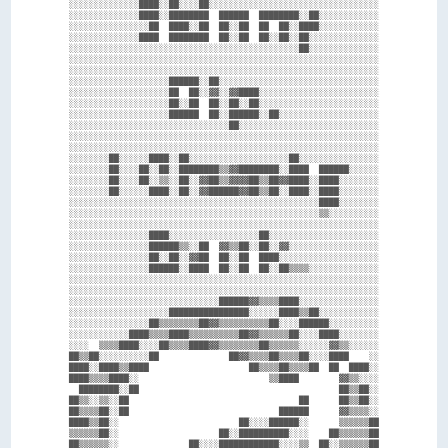
░░░░░░░░░░░░░░████░░██░░░░██░░░░░░░░░░░░░░░░░░░░░░░░░░░░░░░░░░

░░░░░░░░░░░░░░████░░████████  ██████  ████████░░██░░░░░░░░░░░░

░░░░░░░░░░░░░░░░██  ████░░██  ██░░██  ██  ██░░████░░░░░░░░░░░░

░░░░░░░░░░░░░░████  ████████  ██░░██  ██░░██░░██░░░░░░░░░░░░░░

░░░░░░░░░░░░░░░░░░░░░░░░░░░░░░░░░░░░░░░░░░░░░░██░░░░░░░░░░░░░░

░░░░░░░░░░░░░░░░░░░░░░░░░░░░░░░░░░░░░░░░░░░░░░░░░░░░░░░░░░░░░░

░░░░░░░░░░░░░░░░░░░░░░░░░░░░░░░░░░░░░░░░░░░░░░░░░░░░░░░░░░░░░░

░░░░░░░░░░░░░░░░░░░░██████░░██░░░░░░░░░░░░░░░░░░░░░░░░░░░░░░░░

░░░░░░░░░░░░░░░░░░░░██  ██░░▓▓░░▓▓████░░░░░░░░░░░░░░░░░░░░░░░░

░░░░░░░░░░░░░░░░░░░░██░░██  ██░░██░░██░░░░░░░░░░░░░░░░░░░░░░░░

░░░░░░░░░░░░░░░░░░░░██████  ██░░██████░░██░░░░░░░░░░░░░░░░░░░░

░░░░░░░░░░░░░░░░░░░░░░░░░░░░░░░░██░░░░░░░░░░░░░░░░░░░░░░░░░░░░

░░░░░░░░░░░░░░░░░░░░░░░░░░░░░░░░░░░░░░░░░░░░░░░░░░░░░░░░░░░░░░

░░░░░░░░░░░░░░░░░░░░░░░░░░░░░░░░░░░░░░░░░░░░░░░░░░░░░░░░░░░░░░

░░░░░░░░██░░░░░░████░░██░░░░░░░░░░░░░░░░░░░░██░░░░░░░░░░░░░░░░

░░░░░░░░██░░░░██░░██░░████████▒▒▓▓████████░░████  ██████░░░░░░

░░░░░░░░██░░░░██░░▒▒░░██░░▓▓██▒▒▓▓▓▓██▒▒██▓▓████░░████░░░░░░░░

░░░░░░░░██░░░░░░████░░██░░▓▓██████▓▓██▒▒██░░████░░████░░░░░░░░

░░░░░░░░░░░░░░░░░░░░░░░░░░░░░░░░░░░░░░░░░░░░░░░░░░████░░░░░░░░

░░░░░░░░░░░░░░░░░░░░░░░░░░░░░░░░░░░░░░░░░░░░░░░░░░▒▒░░░░░░░░░░

░░░░░░░░░░░░░░░░░░░░░░░░░░░░░░░░░░░░░░░░░░░░░░░░░░░░░░░░░░░░░░

░░░░░░░░░░░░░░░░████░░░░░░░░░░░░░░░░░░██░░░░░░░░░░░░░░░░░░░░░░

░░░░░░░░░░░░░░░░██████▒▒░░██  ▓▓▒▒██░░██░░▓▓░░░░░░░░░░░░░░░░░░

░░░░░░░░░░░░░░░░██░░██░░▓▓██  ██░░██  ████░░░░░░░░░░░░░░░░░░░░

░░░░░░░░░░░░░░░░██████░░████  ██░░██  ██░░██▒▒▒▒░░░░░░░░░░░░░░

░░░░░░░░░░░░░░░░░░░░░░░░░░░░░░░░░░░░░░░░░░░░░░░░░░░░░░░░░░░░░░

░░░░░░░░░░░░░░░░░░░░░░░░░░░░░░░░░░░░░░░░░░░░░░░░░░░░░░░░░░░░░░

░░░░░░░░░░░░░░░░░░░░░░░░░░░░░░██████▓▓▒▒▒▒████░░░░░░░░░░░░░░░░

░░░░░░░░░░░░░░░░░░░░████████████████░░░░░░████▒▒██░░░░░░░░░░░░

░░░░░░░░░░░░░░░░██▒▒▒▒▒▒▒▒██▓▓▒▒▒▒▒▒▒▒▒▒██░░░░██████░░░░░░░░░░

░░░░░░░░░░░░████▒▒▒▒████▒▒▒▒▒▒▒▒▒▒██▓▓▒▒▒▒▒▒██░░░░████░░░░░░░░

░░░░  ▒▒▒▒████░░░░██▒▒▒▒████▓▓▒▒▒▒▒▒▒▒██▒▒▒▒▒▒░░░░░░▓▓▒▒░░░░░░

██▒▒██░░░░░░░░░░██              ██▓▓▒▒▒▒██▒▒▒▒██░░░░████    ░░

████░░████▒▒████                    ██▒▒▒▒██▒▒▒▒██  ██  ████░░

████▒▒▒▒████░░                          ▒▒████        ▓▓▒▒░░░░

  ████████░░██                                        ██▒▒██░░

██▒▒░░▒▒░░██                                  ██      ██▒▒██░░

██▒▒▒▒██░░██                              ██████      ▓▓▒▒▒▒░░

████▒▒██░░                        ██░░░░██████░░      ▒▒▒▒▒▒██

▒▒▒▒▒▒██░░                    ██░░██████████░░░░    ██▒▒▒▒▒▒██

██▒▒▒▒▒▒░░              ██░░░░████████████░░░░▒▒  ██░░▒▒▒▒▒▒██
