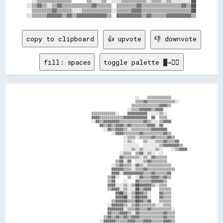
  ░░▒▒▒▒▒▒▒▒▒▒▒▒▒▒      ▒▒░░░░▒▒  ░░░░▒▒▒▒▒▒▒▒▒▒░░▒▒▒▒░░▒▒░░░░░░░░██

░░▒▒▓▓▒▒░░▒▒▓▓▒▒▒▒▒▒▒▒▒▒▒▒▓▓▒▒▒▒▒▒  ▒▒▒▒▒▒▒▒▓▓▒▒▒▒▒▒▒▒▒▒▒▒▒▒▒▒▓▓▒▒██

  ▒▒▒▒▒▒▒▒▓▓▒▒▒▒▒▒░░░░▒▒▒▒▒▒▒▒▒▒▒▒░░▒▒▒▒▒▒▓▓▓▓▒▒▒▒▒▒▒▒▒▒▒▒▒▒▒▒▒▒▒▒██

copy to clipboard
👍 upvote
👎 downvote
fill: spaces
toggle palette ▓→✊🏽
                                                      ░░    ▒▒▒▒▒▒▒▒▒▒▒▒            

                                                      ▒▒▒▒▓▓▒▒▒▒▒▒▒▒▒▒▒▒▒▒░░        

                                                    ▒▒▒▒▒▒▒▒▒▒▒▒▒▒▓▓▓▓▒▒            

                                                  ░░▒▒▒▒▓▓▓▓▓▓▒▒▓▓▓▓                

                                ▒▒▒▒▒▒▒▒▒▒▒▒░░    ▓▓▓▓▓▓▓▓▓▓  ░░░░▒▒░░              

                                ▓▓▓▓▒▒▒▒▒▒▒▒▒▒▒▒▓▓▓▓▓▓▓▓▓▓▓▓  ▓▓  ▒▒▒▒              

                                ░░▓▓▒▒▓▓▓▓▓▓▓▓▒▒▒▒▒▒▒▒▒▒▒▒▓▓▒▒░░░░▒▒▓▓▓▓            

                                    ▓▓▒▒▓▓▒▒▓▓▓▓▒▒▓▓▒▒▒▒▒▒▒▒▓▓▓▓░░▓▓                

                                      ░░▓▓▒▒▓▓▓▓▒▒░░▒▒▒▒▒▒▒▒▒▒▓▓▓▓▓▓▓▓              

                                          ░░▓▓▓▓▒▒▒▒▒▒▒▒▓▓▒▒▒▒▒▒▒▒▒▒▓▓▒▒            

                                                ░░▒▒▒▒░░▒▒▒▒▒▒▓▓▒▒▒▒▒▒▓▓▒▒          

                                                ░░▒▒░░    ▒▒░░░░▒▒▒▒▓▓▒▒▒▒▓▓        

                                                ░░░░░░░░  ░░░░░░░░▒▒▓▓▓▓▓▓▓▓▒▒      

                                                ░░░░▒▒░░▒▒░░░░░░▒▒░░    ░░▒▒▓▓▓▓    

                                              ░░▒▒▒▒  ▒▒▓▓░░▒▒░░  ░░                

                                              ▓▓▒▒▒▒▒▒▒▒░░▒▒░░▓▓▒▒▒▒▒▒              

                                            ▒▒▓▓░░▓▓  ░░░░▒▒▓▓▒▒▒▒▒▒▒▒              

                                          ░░▒▒▓▓▒▒▒▒░░▓▓▒▒░░▒▒▒▒▒▒▒▒▒▒▒▒            

                                          ▓▓▓▓▓▓▒▒▒▒░░▒▒▒▒▓▓▒▒▒▒▒▒▒▒▒▒▒▒▒▒          

                                          ▓▓▓▓░░▓▓▓▓▓▓▓▓▓▓▒▒▒▒▓▓▒▒▒▒▒▒▓▓            

                                        ▒▒▓▓░░    ▒▒  ░░▓▓▒▒▒▒▓▓▓▓▒▒▓▓▒▒            

                                        ▒▒▓▓    ░░    ▓▓▒▒▒▒▒▒▓▓▓▓▓▓▒▒              

                                        ▓▓▓▓░░░░▒▒░░▒▒██▓▓▓▓▓▓▒▒░░▒▒▒▒              

                                        ▒▒▓▓▓▓░░▒▒░░░░██▒▒▓▓▓▓    ▒▒▒▒▒▒            

                                            ▓▓██▒▒░░▒▒██▓▓▒▒░░    ▓▓▒▒▒▒            

                                            ▓▓▓▓██░░▒▒██▓▓▓▓░░    ▓▓▒▒▒▒            

                                          ▒▒▓▓▓▓▓▓▒▒▒▒██▓▓▒▒▓▓    ▒▒▒▒▒▒            

                                        ░░▓▓▓▓▓▓▒▒░░▒▒▓▓▒▒▒▒▒▒▒▒░░░░▒▒▒▒            

                                        ▓▓▓▓▓▓▓▓░░▒▒▒▒▓▓▒▒▒▒▓▓▒▒▒▒▒▒▒▒▒▒░░          

                                        ▓▓▒▒▒▒▓▓▓▓▒▒░░▓▓▒▒▒▒▒▒▒▒▒▒▒▒▓▓▒▒▒▒          

                                      ▒▒▓▓▒▒▓▓▒▒▓▓▒▒▓▓▓▓▒▒▒▒▒▒▒▒▒▒▒▒▓▓▒▒▒▒          

                                    ░░▓▓▓▓▓▓▒▒▒▒▒▒▓▓▓▓▒▒▒▒▓▓▓▓▒▒▒▒▒▒▓▓▓▓▒▒          
