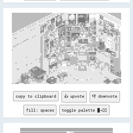
▒▒▒▒▒▒▒▒▒▒▒▒▒▒▒▒▒▒▒▒▒▒▒▒▒▒▒▒▒▒▒▒▒▒▒▒▒▒▒▒▒▒▒▒▒▒▒▒▒▒▒▒▒▒▒▒▒▒▒▒▒▒▒▒▒▒▒▒░░░░░░░░░░░░░░▒▒░░▒▒░░░░░░░░░░░░░░░░░░░░░░░░░░░░░░░░░░░░░░░░░░░░░░░░░░░░░░░░░░░░░░░░░░░░░░  ░░▒▒▒▒▒▒▒▒▒▒▒▒▒▒▒▒▒▒▒▒▒▒
▒▒▒▒▒▒▒▒▒▒▒▒▒▒▒▒▒▒▒▒▒▒▒▒▒▒▒▒▒▒▒▒▒▒▒▒▒▒▒▒▒▒▒▒▒▒▒▒▒▒▒▒▒▒▒▒▒▒▒▒▒▒▒▒░░░░░░▒▒░░░░▒▒░░░░▒▒▒▒░░░░░░░░▒▒▓▓▓▓░░░░▓▓██░░▒▒████▓▓██████▓▓▒▒▓▓░░░░  ░░░░░░    ░░░░░░░░░░░░░░░░    ▒▒▒▒▒▒▒▒▒▒▒▒▒▒▒▒▒▒
▒▒▒▒▒▒▒▒▒▒▒▒▒▒▒▒▒▒▒▒▒▒▒▒▒▒▒▒▒▒▒▒▒▒▒▒▒▒▒▒▒▒▒▒▒▒▒▒▒▒▒▒▒▒▒▒▒▒▒▒░░░░░░▒▒░░░░░░░░▒▒▓▓▒▒▒▒░░░░░░░░  ▒▒▒▒░░    ░░▓▓  ▒▒▓▓▒▒▒▒▒▒▓▓▓▓▓▓▒▒▓▓                  ▓▓▒▒░░░░░░░░░░░░░░  ░░▒▒▒▒▒▒▒▒▒▒▒▒▒▒
▒▒▒▒▒▒▒▒▒▒▒▒▒▒▒▒▒▒▒▒▒▒▒▒▒▒▒▒▒▒▒▒▒▒▒▒▒▒▒▒▒▒▒▒▒▒▒▒▒▒▒▒▒▒▒▒░░░░░░▒▒░░░░░░░░▒▒▓▓▓▓░░▒▒▓▓░░░░░░░░  ▒▒░░  ░░  ░░▓▓  ▒▒▒▒▒▒▒▒▒▒▓▓▓▓▓▓▒▒██        ░░        ▓▓▒▒▓▓░░░░░░░░░░░░░░░░    ▒▒▒▒▒▒▒▒▒▒
▒▒▒▒▒▒▒▒▒▒▒▒▒▒▒▒▒▒▒▒▒▒▒▒▒▒▒▒▒▒▒▒▒▒▒▒▒▒▒▒▒▒▒▒▒▒▒▒▒▒▒▒░░░░░░▒▒░░░░░░░░▒▒▓▓░░▒▒▒▒░░▓▓▓▓░░░░░░░░░░▒▒░░░░░░░░░░▓▓░░▒▒██████████▓▓▓▓▓▓██░░░░░░░░░░░░      ▓▓▓▓▒▒    ░░░░░░░░░░░░░░░░  ░░▒▒▒▒▒▒
▒▒▒▒▒▒▒▒▒▒▒▒▒▒▒▒▒▒▒▒▒▒▒▒▒▒▒▒▒▒▒▒▒▒▒▒▒▒▒▒▒▒▒▒▒▒▒▒░░░░░░▒▒░░░░░░░░░░▓▓████░░▒▒▒▒▒▒  ▓▓▒▒░░░░░░░░▒▒▒▒░░░░░░▒▒▓▓░░▒▒████████████▓▓▓▓██░░░░░░░░▒▒░░    ▒▒  ▒▒▓▓░░      ░░░░░░░░░░░░░░░░  ░░▒▒
▒▒▒▒▒▒▒▒▒▒▒▒▒▒▒▒▒▒▒▒▒▒▒▒▒▒▒▒▒▒▒▒▒▒▒▒▒▒▒▒▒▒▒▒░░░░░░▒▒░░░░░░░░▒▒▒▒▒▒██▒▒██░░▓▓░░░░▒▒▓▓▒▒░░▒▒▒▒░░▓▓██▓▓▒▒▓▓▓▓▓▓░░▓▓████████████▓▓▓▓▓▓░░░░░░░░▒▒▒▒░░░░░░▒▒░░  ▒▒▒▒▒▒      ░░░░░░░░░░░░░░░░  
▒▒▒▒▒▒▒▒▒▒▒▒▒▒▒▒▒▒▒▒▒▒▒▒▒▒▒▒▒▒▒▒▒▒▒▒▒▒▒▒░░░░░░▒▒░░░░░░░░░░▒▒▒▒░░░░▓▓▓▓▓▓░░▓▓▒▒▒▒▓▓▓▓▒▒▓▓▓▓░░░░▒▒▓▓▓▓▓▓▓▓▒▒▓▓░░▒▒████████████░░▒▒▓▓░░░░░░▒▒▓▓▓▓░░░░░░▒▒▒▒░░▒▒░░▒▒▒▒▒▒      ░░░░░░░░░░░░░░
▒▒▒▒▒▒▒▒▒▒▒▒▒▒▒▒▒▒▒▒▒▒▒▒▒▒▒▒▒▒▒▒▒▒▒▒░░░░░░░░░░░░░░░░░░░░░░░░▒▒▒▒░░▓▓▒▒▒▒░░██▓▓▓▓▓▓▓▓▒▒▓▓▓▓░░░░░░▓▓▓▓▓▓▓▓▒▒██░░▒▒▓▓▒▒▒▒▓▓▓▓▓▓▓▓▒▒▒▒░░▒▒▒▒▒▒▓▓▓▓░░░░░░▓▓▒▒░░▒▒▒▒▒▒░░▒▒▒▒▒▒      ░░░░░░░░░░
▒▒▒▒▒▒▒▒▒▒▒▒▒▒▒▒▒▒▒▒▒▒▒▒▒▒▒▒▒▒▒▒░░░░░░▒▒░░░░░░░░░░░░░░▒▒▒▒▒▒░░░░░░▒▒▓▓░░░░▓▓▓▓▓▓▓▓▒▒░░░░▒▒▒▒░░▒▒▓▓▒▒▒▒▓▓▒▒▒▒░░▒▒▒▒░░▓▓▓▓▒▒▓▓░░░░░░░░▓▓▒▒▒▒▓▓▓▓░░░░▓▓▒▒░░░░▒▒▒▒░░▒▒▒▒▒▒▒▒▒▒▒▒      ░░░░░░
▒▒▒▒▒▒▒▒▒▒▒▒▒▒▒▒▒▒▒▒▒▒▒▒▒▒▒▒░░░░░░▒▒░░░░░░░░░░▒▒░░▒▒▒▒▒▒██▒▒░░▒▒▓▓▒▒▒▒▒▒░░████▒▒▒▒▒▒▓▓██▓▓▒▒▒▒▒▒▒▒▒▒▒▒▒▒▓▓▒▒▒▒▓▓░░▓▓▒▒▒▒▓▓▓▓▒▒░░░░░░▒▒▒▒▒▒▒▒▒▒░░░░░░▒▒▒▒▒▒▒▒▓▓░░░░░░▓▓▓▓▒▒▒▒░░    ░░  ░░
▒▒▒▒▒▒▒▒▒▒▒▒▒▒▒▒▒▒▒▒▒▒▒▒░░░░░░▒▒░░░░░░░░░░░░░░░░▒▒▒▒▓▓▓▓▒▒░░▒▒▒▒▓▓▒▒▒▒▒▒░░▒▒▒▒▒▒▓▓██▓▓▒▒▒▒▒▒▒▒▒▒▒▒▒▒▒▒░░░░▒▒░░░░░░░░▓▓░░▓▓▒▒░░░░░░░░▒▒▒▒▒▒▒▒▒▒░░░░░░░░░░░░▒▒▒▒▒▒▒▒▒▒  ▒▒▓▓▓▓░░  ░░░░░░  
▒▒▒▒▒▒▒▒▒▒▒▒▒▒▒▒▒▒▒▒░░░░░░▒▒░░░░░░░░░░░░░░░░░░░░▒▒▒▒▓▓▒▒▒▒░░▓▓▒▒▒▒▓▓▒▒▒▒░░░░▒▒▓▓▓▓▒▒▒▒▓▓▓▓▒▒▓▓▓▓▓▓▓▓▒▒▒▒▒▒▓▓▓▓▓▓▓▓▒▒░░▒▒▒▒▓▓▓▓▓▓▒▒▓▓▒▒▒▒▒▒▓▓▓▓░░░░░░░░░░░░▒▒▓▓░░▒▒░░░░▒▒▒▒░░░░    ░░░░  
▒▒▒▒▒▒▒▒▒▒▒▒▒▒▒▒░░░░░░░░░░░░░░░░░░░░▒▒░░░░░░░░░░▓▓░░▓▓░░▒▒░░▒▒▓▓▒▒▒▒▒▒▒▒░░▒▒▒▒▒▒▒▒▒▒▓▓▒▒▓▓▒▒▒▒▓▓░░▓▓░░▒▒▒▒▒▒▒▒▒▒▓▓▒▒▒▒▒▒░░▒▒▓▓▓▓▒▒▒▒░░▓▓▒▒▓▓▒▒░░░░░░▒▒░░░░▒▒▓▓▒▒▒▒░░░░░░▒▒▓▓░░░░░░░░    
▒▒▒▒▒▒▒▒▒▒▒▒░░░░░░▒▒░░░░░░░░░░░░▒▒░░░░░░░░░░░░░░▒▒▒▒▓▓░░░░░░▒▒▒▒▒▒▓▓▒▒░░░░▒▒░░▓▓▒▒▒▒▓▓▓▓▓▓▒▒▒▒▓▓▓▓▓▓▒▒▒▒▒▒▒▒▒▒▓▓▒▒▒▒░░▒▒▒▒░░▒▒▓▓▒▒▓▓░░░░▒▒▒▒▒▒░░░░▒▒▒▒▒▒▒▒▓▓▒▒▓▓▒▒▒▒▒▒▓▓▓▓▒▒▒▒▒▒▒▒▒▒    
▒▒▒▒▒▒▒▒░░░░░░▒▒░░░░░░░░░░░░░░░░░░░░░░░░░░░░░░░░▓▓▓▓▓▓░░░░▒▒▒▒▒▒░░▒▒░░░░▒▒▒▒░░▓▓▒▒▓▓▒▒▒▒▓▓▒▒▒▒▒▒▒▒▒▒▒▒▒▒▒▒▒▒▒▒▒▒▒▒▒▒▒▒▒▒▒▒▒▒▒▒▒▒▒▒▒▒▒▒▒▒▒▒▒▒▒▒░░░░▒▒▒▒▒▒▒▒▓▓▒▒░░▒▒▓▓░░▒▒▓▓▓▓▓▓▒▒▒▒▒▒░░  
▒▒▒▒░░░░░░░░░░░░░░░░░░░░░░░░░░░░░░░░░░░░░░░░░░░░▓▓▒▒▒▒░░▒▒▒▒▒▒░░▒▒░░▒▒▒▒░░░░░░▒▒▒▒▓▓▒▒▓▓▓▓▒▒▓▓██▓▓▒▒▒▒▒▒▒▒▒▒▒▒▒▒▒▒▒▒░░░░▒▒░░░░░░▒▒▒▒░░▒▒▒▒▓▓▓▓░░░░░░░░▒▒░░▒▒██▓▓▒▒▒▒▒▒░░▒▒▒▒▒▒▒▒▓▓▒▒▒▒░░
░░░░░░▒▒░░░░░░░░░░░░░░░░░░░░░░░░░░░░░░░░░░░░░░░░▒▒░░░░░░▒▒▒▒▒▒░░░░▒▒░░▒▒░░░░░░▓▓▒▒▓▓░░▓▓▓▓▒▒▒▒▓▓▓▓▒▒▓▓████████████▒▒▒▒░░▒▒░░▒▒░░▒▒▓▓▒▒▒▒▒▒▓▓▓▓░░░░░░░░▓▓▒▒░░░░░░▒▒▓▓▒▒▓▓▒▒▒▒▒▒▒▒▓▓▒▒▒▒░░
░░▒▒░░░░░░░░░░░░░░░░░░░░░░░░░░░░░░░░░░░░░░░░░░░░░░░░▒▒▒▒▒▒▒▒░░░░▓▓▒▒▒▒░░▒▒░░░░▓▓▒▒██▓▓▓▓▓▓▒▒▒▒▓▓▓▓▒▒▓▓██▓▓▓▓▒▒▒▒██░░▒▒▓▓░░░░▒▒▒▒▒▒▒▒▓▓▒▒░░▒▒▒▒░░░░░░░░▒▒▒▒░░░░░░▒▒▒▒▒▒▓▓▓▓░░▒▒▒▒▓▓▒▒▒▒░░
░░░░░░░░░░░░░░░░░░░░░░░░░░░░░░░░░░░░░░▒▒░░░░░░░░░░▒▒░░▒▒░░▒▒░░░░▒▒▒▒▒▒▒▒░░░░  ▒▒▓▓▓▓▒▒░░▒▒▒▒▒▒▒▒▒▒▒▒▓▓▓▓▓▓▓▓▒▒▒▒▓▓  ░░░░    ▒▒▒▒▒▒▓▓▒▒▒▒░░░░░░▒▒░░▒▒░░░░░░░░░░░░░░▒▒░░░░██░░░░░░▒▒░░░░░░
░░░░░░░░░░░░░░░░░░░░░░░░░░░░░░░░░░▒▒░░░░░░░░░░░░▒▒▒▒░░▒▒▒▒▒▒▒▒░░░░░░░░▒▒░░░░  ▒▒▓▓▒▒▓▓▒▒▒▒▒▒▓▓██▓▓▒▒▓▓▓▓▒▒▓▓▓▓▓▓░░▓▓░░░░░░░░▒▒▒▒░░▒▒░░▒▒▓▓▓▓▒▒░░░░░░░░░░░░░░░░░░░░░░░░░░░░░░░░▒▒▒▒░░▒▒░░
░░░░▒▒▒▒░░░░░░░░░░░░░░░░░░░░░░░░░░░░░░░░░░░░░░░░▒▒▒▒░░▒▒▒▒▒▒░░▒▒░░░░░░░░▒▒▒▒▒▒▒▒▓▓▒▒▒▒▒▒▒▒▒▒▒▒▓▓▓▓▒▒▓▓░░▓▓▓▓▒▒▒▒░░░░░░░░░░░░░░░░░░░░▒▒▒▒▒▒▒▒▒▒  ░░▒▒░░░░░░▒▒░░░░    ░░░░░░░░░░▒▒▒▒░░▒▒░░
░░░░░░░░░░░░░░░░░░░░░░░░▒▒▒▒░░░░░░░░░░░░░░░░░░░░▒▒▒▒░░░░░░▓▓▓▓▒▒░░▒▒░░▒▒▓▓░░░░▒▒▒▒▒▒▒▒▓▓▒▒▒▒▒▒▓▓▓▓▒▒▒▒▒▒▓▓▒▒░░▒▒▒▒▒▒▓▓▒▒▒▒▓▓▓▓▓▓░░░░░░▒▒▒▒▓▓▒▒    ▒▒▒▒▒▒░░░░░░░░░░      ░░░░▒▒▒▒▒▒░░▒▒░░
░░░░░░░░░░░░░░░░░░░░▒▒▒▒░░░░░░░░░░░░░░░░░░░░░░░░▒▒▒▒░░▒▒▓▓▓▓▓▓▒▒░░▒▒▓▓░░▒▒▒▒▒▒░░▓▓▒▒░░░░▒▒░░▒▒▓▓▓▓▒▒▒▒▒▒▒▒░░░░░░▓▓▓▓▓▓▒▒▒▒▓▓▓▓▓▓░░░░▒▒▒▒▒▒▒▒▒▒    ▒▒▒▒▒▒░░░░░░░░  ▒▒░░  ░░░░▒▒░░▒▒░░▒▒░░
░░░░░░░░░░░░░░░░░░▒▒░░░░░░░░░░░░░░░░░░░░░░░░░░░░▒▒▒▒░░▒▒▓▓██▒▒░░▓▓▓▓▓▓▒▒▒▒▒▒░░▓▓▒▒░░░░░░▒▒░░▒▒▒▒▒▒▒▒    ░░  ░░░░▓▓▓▓▓▓▒▒▒▒▓▓▒▒▓▓░░░░░░░░▒▒▒▒▒▒▒▒▒▒▒▒▓▓▒▒▒▒▒▒░░░░      ▒▒░░░░░░░░▒▒░░▒▒░░
░░░░░░░░░░░░░░▒▒░░░░░░░░░░░░░░░░░░░░░░░░░░░░░░░░▒▒▒▒░░▒▒▒▒▒▒▒▒░░▓▓▓▓▓▓▒▒▒▒▒▒░░▒▒▒▒░░▒▒░░▒▒▒▒▒▒▒▒▒▒▒▒░░░░░░░░▒▒░░▓▓▒▒██▓▓▓▓▓▓▓▓▓▓▒▒▒▒░░▒▒▒▒▒▒▒▒▒▒▒▒▒▒████▓▓▓▓  ░░░░      ░░░░░░▒▒░░░░▒▒░░
░░░░░░░░▒▒▒▒░░░░░░░░░░░░░░░░░░░░░░░░░░░░░░░░░░░░▒▒▒▒░░▒▒▒▒▒▒▓▓░░▓▓▓▓▓▓░░░░▒▒▒▒▒▒▒▒▒▒░░░░▒▒▒▒▒▒▒▒▒▒▒▒░░░░░░▒▒▒▒░░░░░░░░░░░░░░░░▒▒▒▒▒▒▒▒▒▒▒▒▒▒▒▒▒▒▒▒▓▓██▓▓▓▓▓▓      ░░░░░░░░░░░░▒▒▒▒▒▒▒▒░░
░░░░░░▒▒░░░░░░░░░░░░░░░░░░░░░░░░░░░░░░░░░░░░░░░░▒▒▒▒░░▒▒▒▒▓▓▓▓░░▒▒▓▓▓▓▒▒▒▒░░▒▒▒▒▒▒▒▒░░░░▒▒▒▒▒▒▓▓▓▓▒▒░░░░░░▒▒▒▒▒▒▒▒▒▒░░░░░░▒▒▒▒▒▒▒▒▒▒▒▒▒▒▒▒▓▓▒▒▒▒▒▒▒▒▓▓▓▓▓▓▓▓▒▒    ░░  ░░░░░░░░▒▒▒▒░░▒▒░░
░░▒▒▒▒░░░░░░░░░░░░░░░░░░░░░░░░░░░░░░░░░░░░░░░░░░▒▒▒▒░░▒▒▒▒▒▒▓▓░░▓▓▒▒▓▓▒▒▒▒▒▒▒▒▒▒▒▒▒▒▒▒▒▒▒▒▒▒▓▓▓▓▓▓▒▒▒▒▒▒░░▒▒░░▒▒▒▒░░░░▒▒▒▒░░░░▒▒▒▒▒▒▒▒▒▒▒▒▒▒▒▒▒▒▒▒▓▓▓▓▓▓▓▓▓▓▒▒        ░░░░░░░░▒▒▒▒░░▒▒░░
░░░░░░░░░░░░░░░░░░░░░░░░░░░░░░░░░░░░░░░░░░░░░░░░▒▒▒▒░░▒▒▒▒▒▒▒▒░░▓▓▒▒░░▒▒░░▒▒▒▒░░░░▒▒▒▒▒▒▒▒░░░░░░░░▒▒▒▒▒▒░░░░░░░░░░▒▒▒▒▒▒▒▒▒▒░░░░░░░░▒▒▒▒░░▒▒▒▒░░▓▓▓▓▓▓▓▓▓▓▓▓▒▒░░░░    ░░░░░░░░▒▒▒▒░░▒▒░░
░░░░░░░░░░░░░░░░░░░░░░░░░░░░░░░░░░░░░░░░░░░░░░░░▒▒▒▒░░▒▒▒▒░░▓▓░░▒▒▒▒░░░░░░▒▒▓▓░░▒▒▒▒░░▒▒▒▒▒▒▒▒▒▒▒▒▒▒▒▒▒▒░░▒▒▒▒▒▒░░▒▒░░░░▒▒░░░░░░▒▒▒▒▒▒▒▒░░▓▓▓▓▒▒░░▓▓▓▓▓▓▓▓▒▒▒▒▒▒████░░░░▒▒░░░░▒▒▒▒░░▒▒░░
▒▒░░░░░░░░░░░░░░░░░░░░░░░░░░░░░░░░░░░░░░░░░░░░░░▒▒▒▒░░▒▒▓▓▒▒░░░░▒▒▒▒░░▒▒▒▒▒▒░░░░▒▒▒▒▒▒▒▒▒▒▒▒▒▒░░▒▒░░▒▒▒▒▒▒░░▒▒░░▒▒░░░░░░░░░░▒▒▒▒▒▒▒▒▒▒▒▒░░▒▒▓▓▓▓░░░░▒▒▒▒▒▒▒▒▒▒▓▓██▒▒▒▒░░  ░░░░▒▒▒▒░░▒▒░░
░░░░░░░░░░░░░░░░░░░░░░░░░░░░░░░░░░░░░░░░░░░░░░░░▒▒▒▒░░▒▒▒▒▒▒░░░░▓▓▒▒░░░░▒▒░░░░░░▒▒▒▒▓▓▒▒▒▒▒▒░░░░░░░░▒▒░░░░░░░░░░▒▒░░░░░░░░░░▒▒░░░░░░░░░░░░░░▒▒░░▒▒▒▒▒▒▒▒▒▒▒▒▒▒▓▓██▓▓██▓▓▓▓░░░░░░░░░░▒▒░░
░░░░░░░░░░░░░░░░░░░░░░░░░░░░░░░░░░░░░░░░░░░░░░░░▒▒▒▒░░▒▒▒▒▒▒░░░░▒▒░░░░░░▒▒▒▒▒▒░░▒▒▒▒▒▒░░░░▒▒▒▒▓▓▓▓▒▒░░░░▓▓▒▒▒▒▒▒▒▒▒▒▒▒▒▒▒▒▒▒▒▒▒▒▒▒▓▓▓▓▓▓▓▓▓▓▓▓░░░░▒▒▒▒░░░░░░░░░░░░▓▓▓▓▓▓▒▒▓▓▓▓░░░░░░▒▒  
░░░░░░░░░░░░░░░░░░░░░░░░░░░░░░░░░░░░░░░░░░░░░░░░░░▒▒░░▒▒▒▒░░░░▒▒▒▒░░▒▒▒▒░░▒▒▒▒▒▒▒▒░░▒▒▒▒▒▒▒▒▒▒          ▒▒▒▒▒▒░░▒▒░░░░░░░░▒▒▒▒▒▒▒▒▓▓▓▓▓▓▓▓▓▓▓▓░░░░░░░░░░▒▒▒▒░░░░░░  ░░▓▓░░░░▒▒▒▒░░░░▒▒  
░░░░░░░░░░░░░░░░░░░░░░░░░░░░░░░░░░░░░░░░░░░░░░░░░░▒▒░░▒▒▒▒▓▓▓▓▒▒░░░░▒▒▓▓▓▓░░░░▒▒▒▒▒▒░░░░▒▒▒▒▒▒▒▒░░▒▒░░░░░░░░▒▒░░▒▒▒▒▒▒▒▒▒▒▒▒▒▒▒▒▒▒▒▒▒▒▒▒▒▒▒▒▒▒░░░░░░░░░░░░░░▒▒░░  ▒▒░░▒▒▓▓▓▓▒▒▒▒░░░░▒▒░░
░░░░░░░░░░░░░░░░░░░░░░░░░░░░░░░░░░░░░░░░░░░░░░░░▒▒▒▒░░▒▒▒▒▓▓▓▓▒▒░░▓▓▓▓▓▓▓▓▒▒▒▒▒▒░░▒▒░░░░▒▒▒▒▒▒▒▒▒▒░░░░▒▒░░░░▒▒░░░░░░░░░░░░░░░░▒▒▒▒░░▒▒▒▒▒▒▒▒░░░░░░░░░░░░░░░░░░▒▒▒▒░░░░▒▒░░▒▒▓▓▒▒░░░░▒▒░░
░░░░░░░░░░░░░░░░░░░░░░░░▒▒░░░░░░░░░░░░░░░░░░░░░░▒▒▒▒░░▒▒▒▒▓▓▒▒░░▒▒▒▒░░▒▒░░▒▒▒▒░░░░▒▒░░░░▒▒▒▒▒▒▒▒▒▒▒▒▒▒▒▒▒▒▒▒▒▒░░░░░░░░░░░░░░░░▒▒▒▒▒▒▓▓▒▒▒▒▓▓▒▒░░░░░░░░░░░░░░░░░░░░░░▒▒▒▒▒▒▒▒░░░░░░░░▒▒░░
░░░░░░░░░░░░░░░░░░░░░░░░░░░░░░░░░░░░░░░░░░░░░░▒▒▒▒▒▒░░░░░░░░▒▒▓▓▒▒░░▒▒░░▒▒▒▒▒▒░░░░░░░░░░▒▒▓▓▒▒▓▓▒▒▒▒▒▒▒▒▒▒▒▒▒▒▒▒░░░░░░░░░░░░░░▒▒▒▒▒▒▓▓▒▒▓▓▓▓▒▒▒▒░░░░░░░░░░░░░░░░░░░░░░▒▒▒▒▒▒▒▒▒▒▒▒▒▒▒▒░░
░░░░░░░░░░░░░░░░░░░░░░░░░░░░░░░░░░░░░░░░▒▒░░░░▒▒▒▒▒▒░░░░░░░░▒▒░░▒▒░░    ░░▒▒▒▒▒▒░░░░▒▒▒▒▓▓▓▓▓▓▓▓▓▓▒▒▒▒▒▒▒▒▒▒▒▒▒▒░░░░░░░░░░░░░░▒▒▒▒▒▒▓▓▓▓▓▓▓▓▒▒░░▒▒░░░░░░░░░░░░░░░░░░░░▒▒▒▒▒▒▒▒▒▒▒▒▒▒▒▒░░
░░░░░░░░░░░░░░░░░░░░░░░░░░░░░░░░░░░░░░░░░░░░░░░░▒▒▒▒░░░░░░░░░░▒▒░░    ░░▒▒░░▒▒▒▒▒▒▒▒▒▒▒▒▒▒▒▒▒▒▒▒▒▒▒▒▒▒▒▒▒▒▒▒▒▒░░▒▒▒▒▒▒▒▒▒▒▒▒▒▒▒▒▒▒▒▒░░▒▒▒▒▒▒▒▒░░░░▒▒░░░░░░░░░░░░░░░░░░▓▓▓▓▒▒▒▒▒▒▒▒▒▒▒▒░░
░░░░░░░░░░░░░░░░░░░░░░░░░░░░░░░░░░░░░░░░░░░░░░▒▒▒▒▒▒░░░░░░░░░░▒▒░░░░▒▒▒▒░░▒▒▒▒▒▒▒▒▒▒░░░░░░░░░░▒▒▒▒▒▒▒▒▒▒▒▒▒▒▒▒▒▒▒▒▒▒▒▒░░▒▒▒▒▒▒▒▒▒▒▓▓░░░░░░▒▒▓▓░░░░▒▒▒▒▒▒▒▒░░░░░░░░░░░░▓▓▓▓▒▒▒▒▒▒▒▒▒▒▒▒░░
░░░░░░▒▒░░░░░░░░░░░░░░░░░░░░░░░░▒▒░░░░░░░░░░░░░░▒▒▒▒░░░░░░░░░░▒▒░░▒▒░░▒▒▓▓▓▓▒▒▒▒▒▒▒▒░░░░░░░░▒▒░░░░▒▒▒▒▒▒▒▒▒▒▒▒░░░░░░▒▒░░░░░░░░▒▒▒▒░░░░░░░░▒▒░░▒▒▒▒▒▒▒▒░░░░░░▒▒▒▒▒▒░░░░▒▒▒▒▒▒▒▒▒▒▒▒▒▒▒▒░░
░░░░░░░░░░░░░░░░░░░░░░░░▒▒░░░░░░░░░░░░░░░░░░░░░░▒▒▒▒░░░░░░░░░░▒▒░░▒▒▓▓▓▓▓▓▓▓▒▒░░░░▒▒░░      ▒▒░░░░▒▒▒▒▒▒░░▒▒▒▒▒▒░░░░▒▒░░░░░░░░░░▒▒░░▒▒▒▒▒▒▒▒░░░░▒▒▒▒░░░░░░░░▒▒▒▒▒▒▒▒░░░░░░▒▒▒▒▒▒▒▒▒▒▒▒░░
░░░░░░░░░░░░░░░░░░░░░░░░▒▒░░░░░░░░░░░░░░░░░░░░░░▒▒▒▒░░░░░░░░░░▓▓▓▓▓▓██▓▓▓▓▓▓░░░░░░▒▒        ▒▒▒▒▒▒░░░░░░░░░░▒▒░░▒▒░░▒▒▒▒▒▒░░▒▒░░▒▒░░▒▒░░░░░░▒▒░░▒▒░░░░░░░░░░▒▒░░▒▒▒▒░░▓▓▒▒░░▒▒▒▒▒▒▒▒▒▒░░
░░░░░░░░░░░░░░░░░░░░░░░░░░░░░░░░░░░░░░▒▒▓▓▒▒░░░░▒▒▒▒░░░░░░░░░░▓▓▓▓▓▓▓▓░░░░▒▒▒▒░░░░░░░░░░░░░░░░░░░░░░░░░░░░░░░░  ▒▒▒▒░░░░░░▓▓░░  ░░░░░░░░░░░░░░▒▒▒▒▒▒░░░░▒▒░░▒▒░░░░▒▒░░▓▓▒▒▓▓▒▒▒▒▒▒▒▒▒▒░░
░░░░░░░░░░░░░░░░░░░░░░░░░░░░░░░░░░▒▒▓▓▓▓▓▓▓▓▓▓▒▒▒▒▒▒░░░░░░░░░░▒▒██▓▓░░░░▒▒▒▒▒▒░░░░░░░░░░░░░░░░░░░░░░░░░░░░░░░░░░▒▒▒▒░░░░░░▒▒▒▒░░░░░░░░░░░░░░▒▒▒▒░░▒▒░░▒▒░░▒▒░░░░░░▒▒▒▒▒▒▓▓▒▒▒▒▒▒▒▒▒▒▒▒░░
░░░░░░░░▒▒▒▒░░░░░░░░░░░░░░░░░░░░▓▓▒▒▒▒▒▒▒▒▓▓▓▓▓▓▓▓▒▒░░░░░░░░░░▒▒░░▒▒░░░░░░░░░░░░░░░░░░░░░░░░░░░░░░░░░░  ▒▒░░▒▒░░▒▒▒▒▒▒▒▒▒▒▒▒▒▒░░░░░░░░  ░░░░░░░░░░░░░░▒▒▒▒░░░░░░░░▒▒░░▓▓▒▒▒▒▒▒▒▒▒▒▒▒▒▒░░
░░░░░░░░░░░░░░░░░░░░░░░░░░░░▒▒▓▓▓▓▓▓▒▒▓▓▓▓▓▓██▓▓▓▓▓▓▓▓░░░░░░░░▒▒░░░░░░▒▒░░▒▒░░░░░░░░    ░░    ░░░░░░░░░░░░░░░░░░▒▒▒▒▒▒▒▒▒▒▒▒▒▒░░░░░░░░░░  ░░░░░░░░░░░░▒▒░░░░░░░░░░▒▒░░▓▓▓▓▓▓▒▒▒▒▒▒▒▒▒▒▒▒
░░░░░░░░░░░░░░░░░░░░░░░░░░░░▒▒▒▒▓▓▓▓▓▓▓▓▓▓▓▓▓▓▓▓▓▓██▓▓██▓▓░░░░▒▒▒▒░░░░▒▒░░░░░░░░░░░░░░░░░░░░░░░░░░░░░░░░░░░░░░░░░░░░░░░░░░░░░░░░░░░░░░░░░░░░░░░░░░░░░░░░░░░░░░░░░░░░░░▓▓▒▒▒▒▒▒▒▒▒▒▒▒▒▒▒▒
░░░░░░░░░░░░░░░░░░░░░░▒▒░░▒▒▒▒▒▒▒▒▓▓▓▓▓▓▓▓▓▓▓▓▓▓▓▓▓▓▓▓▓▓▒▒░░░░▒▒░░▒▒░░░░░░░░░░▒▒░░░░▒▒▒▒▒▒▒▒░░░░░░░░░░░░░░░░░░░░░░░░░░░░░░░░░░░░░░░░░░░░░░░░░░░░░░░░▒▒░░░░░░░░░░░░░░░░▒▒▒▒▓▓▒▒▒▒▓▓▓▓▒▒▓▓
░░░░░░░░░░░░░░░░▒▒▒▒▒▒▒▒▒▒▒▒░░▒▒▓▓▒▒▓▓▓▓▓▓▓▓▓▓▓▓▓▓▓▓▒▒▒▒▒▒░░░░▒▒░░░░░░░░░░░░░░░░▒▒▒▒▒▒▒▒▒▒▒▒▒▒░░░░░░░░░░░░░░░░░░░░░░░░░░░░░░░░░░░░░░░░░░░░░░░░░░░░░░░░▒▒░░░░░░░░░░░░░░░░░░▒▒▒▒▓▓▒▒▓▓▓▓▓▓
░░░░░░░░░░░░░░░░▓▓▒▒▒▒▒▒▒▒▒▒░░░░▓▓▓▓▒▒▓▓▓▓▓▓▓▓▓▓▒▒▒▒▒▒▒▒░░▒▒░░░░░░░░░░░░░░░░▒▒▒▒▒▒▒▒▒▒▒▒▓▓▓▓▒▒░░░░▒▒░░░░░░░░░░░░░░░░░░░░░░░░░░░░░░░░░░░░░░░░░░░░░░░░░░░░░░░░░░░░░░░░░░░░░░░░░░▒▒▓▓▓▓▒▒▒▒
░░░░░░░░░░░░░░▒▒▓▓▓▓▒▒▓▓▓▓▓▓▒▒▒▒▒▒▒▒▓▓▓▓▓▓▓▓▒▒▒▒▒▒▓▓▓▓░░░░▒▒▒▒░░░░░░▒▒░░░░░░▓▓▓▓▒▒▒▒▒▒▓▓▓▓▒▒▒▒░░░░░░░░░░░░░░░░░░░░░░░░░░░░░░░░░░░░░░░░░░░░░░░░░░░░░░░░░░░░░░░░░░░░░░░░░░░░░░░░░░░░▒▒▓▓▓▓
░░░░░░░░░░
copy to clipboard
👍 upvote
👎 downvote
fill: spaces
toggle palette ▓→✊🏽
▒▒▒▒▒▒▒▒▒▒▒▒▒▒▒▒▒▒▒▒▒▒▒▒▒▒▒▒▒▒▒▒▒▒▒▒▒▒▒▒▒▒▒▒▒▒▒▒▒▒▒▒
