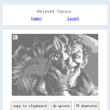
Related Topics:
humor
laugh
████████████████████████████████████████████████████████████████████████████████████████████████████████▓▓██████████████▓▓▓▓▓▓▓▓▓▓▒▒▒▒▒▒▒▒▒▒░░▒▒▓▓██████████████████████████████
██▒▒▒▒▒▒▒▒▒▒██████████████████████████████████████████████████████████████████████████████████████▓▓▓▓▓▓▒▒▒▒████████████▓▓▓▓▓▓▓▓▓▓▓▓▓▓▒▒▒▒▒▒▒▒▒▒░░▒▒░░▒▒████████████████████████
██▒▒▒▒▒▒░░░░██████████████████████████████████████████████████████████████████████████▓▓▓▓██████▓▓▓▓▓▓▓▓▓▓▒▒▒▒██████████▓▓▓▓▓▓▓▓▓▓▓▓▓▓▓▓▒▒▒▒▒▒▒▒▒▒▒▒▒▒░░░░░░▒▒██████████████████
██▒▒▒▒▒▒░░░░████████████████████████████████████████▓▓████████████████████████████████▓▓▒▒▒▒████▓▓▓▓▓▓██▓▓▓▓▒▒▒▒████████▓▓▓▓▓▓▓▓▓▓▓▓▓▓▓▓▓▓▒▒▒▒▒▒▒▒▒▒▒▒▒▒▒▒░░░░░░░░██████████████
██▒▒▒▒▒▒░░▒▒██████████████████████████████████████▓▓██████████████████████████████████▓▓▒▒▒▒▒▒██▓▓▓▓██████▓▓▓▓▒▒▒▒████████▓▓▓▓██▓▓▓▓▓▓▓▓▓▓▓▓▓▓▓▓▒▒▒▒▒▒▒▒▒▒▒▒▒▒░░░░░░░░▓▓████████
██▒▒▒▒▒▒▒▒▒▒████████████████████████████████████▓▓████████████████████████████████████▓▓▒▒▒▒▒▒▒▒▓▓██████████▓▓▒▒░░▒▒██████▒▒████████▓▓▓▓▒▒▒▒▓▓▓▓▓▓▒▒▒▒▒▒▒▒▒▒▒▒▒▒░░░░░░░░░░▓▓████
██████████████████████████████████████████████▓▓██████▓▓████████████████▓▓▓▓████████▓▓▒▒▒▒░░▓▓▒▒▒▒▓▓██████████▒▒▒▒▓▓██████▓▓▓▓▓▓▓▓██▒▒▓▓▒▒▒▒▓▓▒▒▒▒▓▓▒▒▒▒▒▒▒▒▒▒▒▒▒▒░░░░░░░░░░░░██
██████████████████████████████████████████████▓▓████▓▓████▓▓████████▓▓██████████████▓▓▒▒▒▒▒▒▒▒▓▓▓▓▒▒▒▒████████▓▓░░▓▓████████▓▓▓▓░░▓▓██▓▓▓▓▒▒▓▓▓▓▒▒▒▒▒▒▒▒▒▒▒▒▒▒▒▒▒▒▒▒░░░░░░░░░░░░
██████████████████████████████████████████████████▓▓▓▓████████████▓▓████████████████▓▓░░▒▒▓▓░░▓▓▓▓▓▓▒▒▓▓██████▓▓░░██████▓▓████▓▓░░▓▓██▓▓▓▓▓▓▓▓▒▒▒▒▒▒▒▒▒▒▒▒▒▒▒▒▒▒▒▒░░▒▒▒▒░░░░░░░░
██████████████████████████████████████████████▓▓▒▒▓▓████████▓▓▓▓▓▓██████████████████▓▓░░▒▒▓▓▒▒░░██▓▓▓▓░░▒▒▓▓██▓▓░░██▓▓▓▓▓▓██▓▓▓▓▓▓▒▒▓▓████▓▓▓▓██▓▓▒▒▒▒▒▒▒▒▒▒▒▒▒▒▒▒▒▒▒▒▒▒░░░░░░░░
████████████████████████████████████████████▒▒████████████████▓▓▓▓▓▓██████████▓▓██▓▓▓▓▒▒▒▒▒▒▓▓░░▓▓██▓▓░░▒▒░░▓▓▓▓░░██▓▓▓▓██████▓▓▓▓▓▓▒▒▒▒▓▓▓▓▒▒▓▓██▓▓▒▒▒▒▒▒▒▒▒▒▒▒▒▒▒▒▒▒▒▒▒▒░░░░░░
██████████████████▓▓▓▓██████████████████████▓▓████████████████▓▓▓▓████████▓▓██▒▒██▓▓▓▓▒▒▒▒░░██▒▒░░██▓▓▒▒░░▒▒▓▓██▓▓██▒▒▓▓██▓▓▓▓▓▓▒▒░░░░░░░░▒▒▒▒▒▒████▓▓▒▒▒▒▒▒▒▒▒▒▒▒▒▒▒▒▒▒░░░░░░░░
████████████████▒▒▓▓▓▓▓▓████████████████████▓▓████████████████▓▓██████████▓▓▓▓▒▒▒▒▓▓▓▓▓▓▒▒░░▓▓▒▒░░██▓▓▒▒░░▓▓████▓▓▓▓▒▒▓▓██▓▓██░░░░▒▒▒▒▒▒░░▒▒▒▒░░██████▓▓▓▓▓▓▒▒▒▒▒▒▒▒▒▒▒▒▒▒▒▒▒▒▒▒
██████████████▒▒▒▒▓▓▓▓▓▓▓▓████████▓▓████████▓▓▓▓████▓▓▓▓██████▓▓██▓▓██▓▓▓▓▒▒▒▒▒▒▓▓██████▒▒░░▒▒▓▓▒▒▓▓██▒▒░░▓▓▓▓▓▓██▓▓▒▒▒▒▓▓▓▓▓▓▓▓▓▓▒▒░░░░  ▒▒▒▒░░████▓▓▓▓██▓▓▓▓▓▓▒▒▒▒▒▒▒▒▒▒▒▒▒▒▒▒
████████████▓▓▒▒▒▒▓▓▓▓▓▓██▓▓████▒▒▓▓▓▓██▓▓▓▓████████▓▓▓▓██████▓▓▓▓██████▓▓▒▒▓▓████▓▓████▓▓▒▒░░▓▓▒▒▒▒██▒▒░░▒▒░░▓▓██▓▓▒▒▒▒▒▒▓▓▓▓▓▓▒▒░░░░░░░░░░░░▓▓████▓▓▓▓██▓▓▓▓▓▓▓▓▒▒▒▒▒▒▒▒▒▒▒▒▒▒
██████████▓▓▒▒▒▒▓▓████▓▓██████▒▒▓▓▓▓▒▒██████████████▓▓▓▓▒▒▓▓██▓▓▓▓██▓▓▒▒▒▒▒▒▓▓████▓▓████▓▓▒▒░░▓▓▓▓██▓▓▒▒░░░░░░██▓▓▓▓▓▓░░▒▒▓▓▒▒▒▒░░░░░░░░░░░░░░▒▒██▒▒▓▓▓▓▓▓██▓▓▓▓▓▓▓▓▒▒▒▒▒▒▒▒▒▒▒▒
████████▓▓▒▒▒▒▓▓██████████████▓▓▒▒████████▓▓████████▓▓▓▓▒▒▓▓▓▓▓▓▓▓██▓▓▓▓▓▓██████████▓▓▓▓▓▓▓▓▓▓▒▒████▓▓░░░░▒▒▒▒██▓▓▓▓▓▓▒▒▓▓▒▒██▓▓▒▒░░░░  ▒▒░░░░░░▒▒▓▓▓▓▒▒▓▓██▓▓▓▓▓▓▓▓▒▒▒▒▒▒▒▒▒▒▒▒
██████▓▓▒▒▒▒▓▓██████████████████████████████▒▒████████▒▒▒▒▓▓▓▓▓▓▒▒██▓▓▓▓▓▓██████████████████████▓▓▒▒██▒▒░░▒▒▓▓██▓▓▓▓▓▓▒▒▓▓▓▓▒▒░░░░░░  ▒▒██░░░░░░██████▓▓▓▓██▓▓▓▓▓▓▒▒▒▒▒▒▒▒▒▒▒▒▒▒
██████▒▒▒▒▒▒▓▓██████████████████████████████▒▒▓▓██████▓▓▒▒▒▒▓▓▓▓▒▒████▓▓██████████████████▓▓▓▓▓▓████▒▒░░░░▓▓████▓▓▓▓▒▒▒▒▓▓▒▒░░▒▒░░  ▓▓██▒▒▒▒░░░░████▓▓▓▓▓▓▓▓▓▓▓▓▓▓▓▓▒▒▒▒▒▒▒▒▒▒▒▒
██████▓▓▒▒▓▓▓▓████████████▓▓██████████████████░░████████▒▒▓▓▓▓▓▓▒▒██████████████████▓▓▓▓██████████▓▓██░░░░░░░░▓▓▓▓██░░▒▒▓▓░░▓▓▒▒▒▒████    ▓▓░░  ████▓▓▒▒▓▓▓▓▓▓▓▓▓▓▓▓▓▓▓▓▒▒▒▒▓▓▓▓
████▓▓▓▓▒▒▓▓▓▓████▓▓████████▓▓████████████████▒▒▒▒▓▓▓▓██▓▓▓▓▓▓▓▓▓▓██████████████▓▓▓▓▓▓████████▓▓▓▓██████░░      ▒▒▓▓▓▓░░██▒▒██████▓▓░░  ░░░░    ████▓▓▒▒▓▓▓▓▓▓▓▓▓▓▓▓▓▓▓▓▓▓▓▓▓▓▓▓
██▓▓▒▒▓▓▓▓▓▓▓▓██████████▓▓▓▓▓▓▓▓██████████████▓▓▒▒▓▓████▓▓██▓▓▓▓██████████████▓▓▓▓▓▓██████░░▓▓▓▓▒▒██▓▓██░░░░      ▒▒▓▓▓▓████████▓▓▓▓▓▓▒▒░░  ░░  ▒▒▓▓██████▓▓▓▓▓▓▓▓▓▓▓▓▓▓▓▓▓▓▓▓▓▓
▓▓▒▒▓▓▓▓▓▓▓▓▓▓██████▓▓▓▓▓▓▓▓▒▒▓▓▓▓▓▓████████████▓▓██▓▓██▓▓██▓▓████████████████▒▒██▓▓██▓▓██████▓▓  ██████░░░░      ░░▓▓▓▓▒▒████████▓▓▓▓▓▓▒▒░░▒▒  ▒▒████▒▒░░░░▓▓▓▓▓▓▓▓▓▓▓▓▓▓▓▓▓▓▓▓
▓▓▒▒▓▓████▓▓████████▓▓▓▓▓▓▓▓▓▓▓▓▓▓▓▓▒▒██████████▓▓▓▓▓▓████▓▓▓▓▓▓████████████▓▓▓▓██▓▓██▓▓▒▒████▓▓▓▓██████▒▒░░      ░░▒▒▒▒▒▒████████▒▒░░░░▓▓▓▓░░  ▒▒██▓▓░░██▓▓▓▓▓▓▓▓▓▓▓▓▓▓▓▓▓▓▓▓▓▓
██▓▓▓▓▓▓████▓▓████▓▓▓▓▓▓▓▓▓▓▓▓▓▓▒▒▒▒▒▒▒▒██████▓▓████▓▓▓▓▓▓██▓▓▓▓▓▓████████████▓▓██░░▒▒██  ▒▒██▓▓▓▓██▓▓██▒▒░░    ░░▓▓▓▓░░░░██████████▓▓▒▒▒▒▒▒░░  ▓▓██▒▒▓▓▒▒▓▓▓▓▓▓▓▓▓▓▓▓▓▓▓▓▓▓▓▓▓▓
██████▓▓▓▓████████▓▓████▓▓▓▓▒▒▒▒▒▒▒▒▓▓▓▓▓▓▓▓▓▓▓▓██▓▓▓▓▓▓▓▓▓▓▓▓▓▓▓▓▓▓▓▓▓▓▓▓██████▓▓▒▒▓▓██      ▓▓████▓▓▓▓▒▒░░░░░░████▓▓░░░░▓▓██▓▓▓▓▒▒░░░░░░░░  ░░▓▓▓▓▒▒▒▒░░▓▓▓▓▓▓▓▓▓▓▓▓▓▓▓▓▓▓▓▓▓▓
██████▓▓▓▓██████▓▓██████▓▓▓▓▓▓▒▒▒▒▓▓▓▓▓▓██▓▓▓▓▓▓▓▓██▓▓▓▓▓▓▓▓▓▓▓▓▓▓▓▓▓▓▓▓▓▓██▓▓▓▓▓▓██▒▒▓▓██▓▓▒▒████▓▓██▒▒▒▒░░▒▒██████▒▒░░  ░░██▓▓▒▒░░░░      ░░  ▓▓▓▓▓▓░░░░▓▓▓▓▓▓▓▓▓▓▓▓▓▓▓▓▓▓██▓▓
██████▓▓▓▓▓▓██████▓▓████▓▓▓▓▓▓▓▓▓▓▓▓▓▓████▓▓▓▓▓▓▓▓▓▓██▓▓▓▓▓▓▓▓▓▓▓▓▓▓▓▓▓▓▓▓██▓▓▓▓██████▓▓██▓▓██▓▓████▒▒▒▒▓▓▓▓████████▓▓    ▒▒████▓▓░░░░          ▒▒░░██░░░░▓▓▓▓▓▓▓▓▓▓▓▓▓▓██▓▓▓▓▓▓
████████████████▓▓▓▓▓▓▓▓▓▓▓▓██▓▓████▓▓▓▓▓▓██▓▓▓▓██▓▓▓▓▓▓▓▓▓▓▓▓▓▓▓▓▓▓▓▓▓▓██▓▓▓▓▓▓▓▓████████▓▓████▓▓▓▓██▓▓░░▒▒██▓▓████▓▓    ░░▒▒▓▓██▓▓░░░░      ░░▒▒░░██▒▒  ██▓▓▓▓▓▓▓▓▓▓▓▓▓▓▓▓▓▓▓▓
████████▓▓▓▓▓▓▓▓▓▓▓▓▓▓▒▒▓▓▓▓▓▓▓▓▓▓██████▓▓████▓▓████████▓▓▓▓▓▓▓▓▓▓▓▓▓▓▓▓██▓▓▓▓▓▓████████████▓▓▓▓██████▒▒▒▒▒▒▓▓██████▒▒  ░░  ░░  ▒▒████▓▓▓▓▒▒░░░░▒▒▒▒██▒▒░░▓▓▓▓▓▓▓▓▓▓▓▓▓▓▓▓▓▓▓▓▓▓
██████▓▓▓▓▓▓▓▓▓▓▓▓██▓▓▓▓▓▓▓▓██████▓▓████▓▓██▓▓▓▓▓▓████▓▓▓▓▓▓▓▓▓▓▓▓▓▓▓▓▓▓██▓▓▓▓▓▓▓▓██████████████▓▓████▒▒▒▒▒▒████████▒▒  ▒▒▒▒      ░░██████▓▓░░░░▓▓██▒▒░░▓▓▓▓▓▓▓▓▓▓▓▓▓▓▓▓▓▓▓▓▓▓▓▓
██████████▓▓▓▓▓▓▓▓▓▓▓▓██▓▓▓▓▓▓██████▓▓████▓▓▓▓▓▓▓▓▓▓██▓▓██▓▓▒▒▓▓▓▓▓▓▓▓██▓▓▓▓████▓▓████████████████████▓▓▒▒▒▒░░██████▓▓▒▒░░░░        ▒▒████▒▒░░▓▓▓▓░░░░▓▓▓▓▓▓▓▓▓▓▓▓▓▓▓▓▓▓▓▓▓▓▓▓▓▓
████████▓▓▓▓▓▓▓▓▒▒▒▒▓▓▓▓▓▓████████▓▓▓▓▓▓▓▓▓▓▓▓▓▓▓▓▓▓▓▓▓▓▓▓▓▓▒▒▓▓▓▓▓▓▓▓██▓▓▓▓██▓▓▓▓████████████████████▓▓▒▒▒▒▒▒▓▓▒▒▓▓▓▓▓▓▒▒░░░░  ░░▓▓██████░░▒▒▒▒▒▒▒▒▓▓▓▓▓▓▓▓▓▓▓▓▓▓▓▓▓▓▓▓▓▓▓▓▓▓▓▓
▓▓▓▓▓▓▓▓▓▓▓▓▒▒▒▒▓▓▓▓▓▓▓▓▓▓▓▓██▓▓▓▓▓▓▓▓▓▓▓▓▓▓▓▓▓▓▓▓▓▓▓▓▓▓▓▓▓▓▓▓▓▓▓▓▓▓▓▓██▓▓▓▓██▓▓▓▓▓▓▓▓████████████████▓▓▒▒▒▒██▓▓▒▒██▓▓▓▓▒▒▒▒▓▓▓▓████████▓▓░░▒▒░░░░░░▓▓▓▓▓▓▓▓▓▓▓▓▓▓▓▓▓▓▓▓▓▓▓▓▓▓▓▓
▓▓▓▓▓▓▒▒▒▒▒▒▒▒▒▒▒▒▒▒▓▓▓▓██████▓▓▓▓▓▓▓▓▓▓▓▓▓▓▓▓▓▓▓▓▓▓▓▓▓▓▓▓▓▓▓▓▓▓▓▓▓▓▓▓██▓▓▓▓██▓▓▓▓▓▓▒▒▒▒██████████████▓▓▒▒▒▒██▓▓▒▒▓▓▓▓▓▓▓▓▒▒▓▓▓▓████▓▓██░░▒▒▓▓░░░░▓▓▓▓▓▓▓▓▓▓▓▓▓▓▓▓▓▓▓▓▓▓▓▓▓▓▓▓▓▓
████▓▓▓▓▓▓▓▓▓▓▓▓████▓▓██████▓▓▓▓▓▓▓▓▓▓▓▓▓▓▓▓▓▓▓▓▓▓▓▓▓▓▓▓▓▓▓▓▓▓▓▓▓▓▓▓██▓▓▓▓▓▓████▓▓▓▓▓▓▓▓▒▒▓▓████████████▓▓▓▓██▓▓▒▒▒▒▓▓▓▓▓▓▒▒░░▓▓████▒▒██░░░░██▓▓▓▓▓▓▓▓▓▓▓▓▓▓▓▓▓▓▓▓▓▓▓▓▓▓▓▓▓▓▓▓▓▓
██▓▓▓▓▓▓▓▓▓▓▓▓▓▓▓▓▓▓▓▓▓▓▓▓▓▓▓▓▓▓▓▓▓▓▓▓▓▓▓▓▓▓▓▓▓▓▓▓▓▓▓▓▓▓▓▓▓▓▓▓▓▓▓▓▓▓██▓▓▓▓██████▓▓▓▓▓▓▓▓▓▓▒▒▒▒██████▓▓▓▓██████▓▓▓▓▒▒▒▒▒▒▒▒    ▒▒▓▓▓▓▒▒░░  ▒▒██▓▓▓▓▓▓▓▓▓▓▓▓▓▓▓▓▓▓▓▓▓▓▓▓▓▓▓▓▓▓▓▓▓▓
▓▓▓▓▒▒▒▒▒▒▒▒▒▒▒▒▓▓▓▓████▓▓▓▓▓▓▓▓▓▓▓▓▓▓▓▓▓▓▓▓▓▓▓▓▓▓▓▓▓▓▓▓▓▓▓▓▓▓▓▓▓▓▓▓██▓▓▓▓██████████▓▓▓▓▓▓▒▒░░░░▓▓████████████▓▓▓▓░░▒▒▒▒▒▒░░░░▓▓██▒▒██░░  ▒▒▓▓██▓▓▓▓▓▓▓▓▓▓▓▓▓▓▓▓▓▓▓▓▓▓▓▓▓▓▓▓▓▓▓▓
▓▓▓▓▒▒▒▒▒▒▒▒▒▒▓▓▓▓▓▓▓▓████▓▓▓▓▓▓▓▓▓▓▓▓▓▓▓▓▓▓▓▓▓▓▓▓▒▒▓▓▓▓▓▓▓▓▓▓▓▓▓▓▓▓▓▓▓▓▓▓████████████████▒▒░░░░░░▓▓████████████▓▓░░░░▓▓▓▓▒▒▓▓██▓▓  ▒▒    ░░▓▓████▓▓▓▓▓▓▓▓▓▓▓▓▓▓▓▓▓▓▓▓▓▓▓▓▓▓▓▓▓▓
▒▒▒▒▒▒▒▒▓▓▓▓▓▓██▓▓▓▓▓▓██▓▓▓▓▓▓▓▓▓▓▓▓▓▓▓▓▓▓▓▓▓▓▓▓▓▓▓▓▒▒▓▓▓▓▓▓▓▓▓▓▓▓▓▓▒▒▓▓██▓▓▓▓██▓▓▓▓▓▓████▓▓▒▒▒▒░░░░██████████▓▓▒▒░░░░████▒▒▒▒██▒▒░░░░░░  ▒▒▓▓██████▓▓▓▓▓▓▓▓▓▓▓▓▓▓▓▓▓▓▒▒▓▓▓▓▓▓▓▓
▓▓████▓▓▓▓▓▓▓▓▓▓▓▓▓▓▓▓▓▓▓▓▓▓▓▓▓▓▓▓▓▓▓▓▓▓▓▓▓▓▓▓▓▓▓▓▓▓▓▓▓▓▓▓▓▓▓▓▓▓▓▓▓▓▓▓██████▓▓▓▓▓▓▓▓▓▓▓▓████▓▓░░▒▒▒▒▒▒▓▓██████▓▓▒▒░░▒▒▒▒▒▒░░▒▒▒▒░░▒▒░░░░░░▓▓██████████▓▓▓▓▓▓▓▓▓▓▓▓▓▓▓▓▓▓▓▓▓▓▓▓▓▓
██▓▓▓▓▒▒▓▓▓▓▓▓▓▓▓▓▓▓▓▓▓▓▓▓▓▓▓▓▓▓▓▓▓▓▓▓▓▓████▓▓████▓▓▓▓▓▓▓▓▓▓▓▓▓▓▓▓▓▓██████████▓▓▓▓▓▓▓▓▓▓▓▓████▒▒░░▒▒▒▒▒▒▓▓▓▓▓▓▓▓▒▒░░▓▓▒▒▒▒▒▒▓▓▒▒  ░░░░░░░░████████████▓▓▒▒▒▒▓▓▓▓▓▓▓▓▓▓▓▓▓▓▓▓▓▓▓▓
████▓▓▓▓▓▓▓▓▒▒▒▒██▓▓▓▓██▓▓▓▓▓▓████▓▓▓▓██████████████████▓▓▓▓▓▓▓▓▓▓██████████████████▒▒▓▓▓▓▓▓██▓▓▒▒▒▒▒▒▒▒▒▒▒▒▓▓▒▒░░▒▒▓▓▒▒▒▒▒▒▒▒░░░░  ░░░░▓▓████▓▓████████▓▓▓▓▒▒▓▓▓▓▓▓▓▓▓▓▓▓▓▓▓▓▓▓
██▓▓▓▓▓▓▒▒▒▒▒▒▓▓▓▓██▒▒▓▓▓▓▓▓▓▓▓▓██▓▓▓▓▓▓██▓▓████████████████▓▓▓▓████████████████████▓▓▒▒▒▒▓▓██▓▓▒▒▒▒▓▓▒▒▒▒▒▒▒▒▒▒▒▒▒▒▒▒▒▒▒▒▓▓░░  ░░░░░░██████████▓▓██████▓▓▓▓▓▓▓▓▓▓▓▓▓▓▓▓▓▓▓▓▓▓▓▓
▓▓▒▒▒▒▒▒▒▒▓▓▓▓▓▓▓▓██▓▓▓▓▓▓▓▓▓▓▓▓▓▓▓▓▒▒████▓▓██▓▓████████████████████████████▓▓████████▓▓▒▒▒▒▓▓▓▓▓▓▒▒▓▓▓▓▓▓▒▒▒▒▒▒▒▒▒▒▓▓▓▓▒▒░░      ░░▓▓████████▓▓▓▓▓▓██████▓▓▓▓▒▒▓▓▓▓▓▓▓▓▓▓▓▓▓▓▓▓
▓▓▓▓▓▓▓▓██████▒▒▓▓██▓▓▒▒▓▓▓▓▒▒▓▓▓▓▓▓▓▓▓▓██▓▓██▓▓▓▓██████████▓▓▓▓████████████▓▓██▓▓██████▓▓▒▒▓▓▓▓▓▓▒▒▒▒▒▒▒▒▒▒▒▒░░▒▒▓▓▒▒▒▒░░░░      ▒▒▓▓██████████▓▓▓▓▓▓████▓▓▓▓▓▓▒▒▓▓▓▓▓▓▓▓▓▓▓▓▓▓
██████▓▓████▓▓▓▓▓▓▓▓▓▓▒▒▓▓▒▒▓▓▓▓▒▒▓▓▓▓▒▒▓▓▓▓██▓▓▓▓▓▓████████▓▓▓▓██████████████████▓▓██████▓▓▓▓▓▓▓▓▒▒▒▒▒▒▒▒▒▒▒▒▒▒▒▒▓▓▒▒▒▒░░░░░░  ░░▓▓▓▓██████████▓▓▒▒▒▒▓▓████▓▓▓▓▓▓▓▓▓▓▓▓▓▓▓▓▓▓▓▓
▓▓▓▓██████▓▓▓▓▓▓▓▓▓▓▓▓▒▒▒▒▓▓▓▓▒▒▒▒▓▓██▓▓▓▓▓▓▓▓▒▒▒▒▓▓██████▓▓▓▓▓▓▓▓██████████▓▓██████▓▓██████▓▓▓▓▓▓▒▒▒▒▒▒▒▒▒▒░░▒▒▒▒▓▓▒▒▒▒░░░░    ▒▒▓▓████████████▓▓▒▒▒▒▓▓▓▓██▓▓▓▓▓▓▒▒▓▓▓▓▓▓▓▓▓▓▓▓
████████▓▓▓▓▓▓▓▓▓▓▓▓▓▓▒▒▒▒▓▓▒▒▒▒██▒▒▓▓▓▓▓▓██▓▓▒▒▓▓████████▓▓▓▓▓▓▓▓▓▓████████████████████████▓▓▓▓▓▓▒▒▒▒▒▒▒▒▒▒▒▒▒▒▓▓▓▓▒▒▒▒░░░░  ░░▒▒▓▓▓▓████████████▓▓▒▒▒▒▓▓▓▓▓▓▓▓▒▒▓▓▓▓▓▓▓▓▓▓▓▓▓▓
██████▓▓▓▓▓▓▓▓▓▓▓▓▓▓▓▓▓▓▒▒▒▒▓▓▒▒▒▒▒▒▓▓██▒▒██▒▒▒▒▓▓██████▓▓▓▓▓▓▓▓▒▒▒▒██████████████████████████▓▓▓▓▓▓▒▒▒▒▒▒▒▒▒▒▒▒▓▓▓▓▓▓▒▒░░░░  ▒▒▒▒▓▓▓▓████████████▓▓▒▒▒▒▒▒▓▓▓▓▓▓▒▒▒▒▒▒▓▓▓▓▓▓▓▓▓▓
▓▓▓▓▓▓▓▓▓▓▓▓▓▓██▓▓▓▓▓▓▓▓▒▒░░██▒▒▒▒▓▓▓▓██▒▒▓▓▒▒▒▒████████▓▓▓▓▓▓▒▒▒▒▒▒████████▓▓████████████████▓▓▓▓▓▓▓▓▓▓▓▓▓▓▒▒▒▒▓▓▓▓░░░░    ░░▒▒▒▒▓▓██████████████▓▓▒▒▒▒▒▒▒▒▓▓▓▓▒▒▒▒▒▒▓▓▓▓▓▓▓▓▓▓
██████▓▓▓▓▓▓▓▓██▓▓▓▓▓▓▓▓▓▓▒▒▒▒▓▓▒▒▓▓▓▓██▓▓▓▓▒▒▓▓██████▓▓▓▓▓▓▒▒▒▒░░░░██████████████████████████▓▓▓▓▓▓▒▒▒▒▒▒▒▒▒▒▒▒▒▒▓▓▓▓▒▒    ▒▒░░▒▒▓▓██████████████▓▓▒▒▒▒▒▒▒▒▒▒▒▒▒▒░░▒▒▒▒▓▓▓▓▓▓▓▓
████████████▓▓██▓▓▓▓▓▓▓▓▓▓▒▒▒▒██▓▓▒▒▒▒██▓▓▓▓▒▒████████▓▓▓▓▒▒▒▒░░░░░░██████████████████████████▓▓▓▓▓▓▓▓▒▒▒▒▒▒▒▒▓▓▓▓▓▓▓▓██░░░░▒▒░░▒▒████████████████▓▓▒▒▒▒▒▒▒▒▒▒▒▒▒▒░░░░▒▒▓▓▓▓▓▓▓▓
████████████▓▓▓▓▓▓██▓▓▓▓▓▓▓▓▒▒▒▒▓▓▒▒▓▓▓▓▓▓▒▒▓▓██████▓▓▓▓▒▒▒▒▒▒░░░░░░██████████▓▓████████████▓▓▓▓▓▓▓▓▓▓▒▒▒▒░░░░▒▒▒▒▓▓▓▓▓▓░░▓▓▒▒▓▓████████████▓▓████▓▓▓▓▒▒▒▒▒▒▒▒▒▒▒▒░░░░░░▒▒▒▒▒▒▓▓
████████████▓▓██▓▓██▓▓████▓▓▓▓▒▒██▓▓▓▓▓▓██▓▓████████▓▓▓▓▓▓▒▒░░░░░░░░██████████▓▓██████████▓▓██████▓▓▓▓▓▓▓▓▒▒▒▒▒▒▒▒██▓▓▓▓▒▒▓▓██████████████▓▓▓▓▓▓██▓▓▓▓▓▓▒▒▒▒▒▒░░░░░░░░░░▒▒▒▒▒▒▒▒
████████████▓▓██▓▓██▓▓▓▓████▓▓▒▒▓▓▓▓▓▓▓▓▓▓▓▓████████▓▓▓▓▓▓▒▒▒▒▒▒░░▒▒▓▓██████████▓▓██████████████████▓▓▓▓▒▒▒▒░░░░▒▒▓▓██████████████████████▓▓▓▓▓▓▓▓▓▓▓▓▓▓▓▓▒▒▒▒░░▒▒▒▒░░░░▒▒▒▒▒▒▒▒
████████████▓▓██▓▓████▓▓████▓▓▓▓▓▓██▓▓▓▓▓▓██████████▓▓▒▒▓▓▒▒▒▒▒▒▒▒▒▒▓▓████████████▓▓▓▓██
copy to clipboard
👍 upvote
👎 downvote