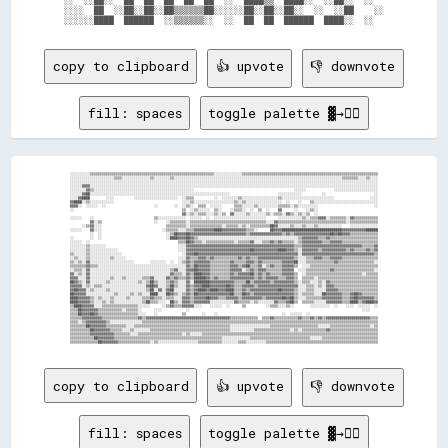
░░░░  ██  ░░██░░██░░██▒▒▒▒▒▒██░░░░░░██░░██░░██░░  ░░  ░░██    ░░

copy to clipboard
👍 upvote
👎 downvote
fill: spaces
toggle palette ▓→✊🏽
░░░░░░░░░░▒▒▒▒▒▒▒▒▒▒▒▒▒▒▒▒▒▒▒▒▒▒▒▒▒▒▒▒▒▒▒▒▒▒▒▒▒▒▒▒▒▒▒▒▒▒▒▒▒▒▒▒▒▒▒▒▒▒▒▒▒▒░░░░░░░░░░░░░░▒▒▒▒▒▒▒▒▒▒▒▒▒▒▒▒▒▒▒▒▒▒▒▒▒▒▒▒▒▒▒▒▒▒▒▒▒▒▒▒▒▒▒▒▒▒▒▒▒▒▒▒▒▒▒▒▒▒▒▒▒▒▒▒▒▒▒▒

░░░░░░░░░░░░░░░░░░░░░░▒▒▒▒░░░░░░░░░░░░░░▒▒░░░░░░░░▒▒░░░░░░░░░░░░░░░░░░░░░░░░░░░░░░░░░░░░░░░░░░░░░░░░░░░░░░░░░░░░░░░░░░░░░░░░░░░░░░░░░░░░▒▒▒▒▒▒▒▒░░░░▒▒░░░░

░░░░░░░░░░░░░░░░░░░░░░░░░░░░░░░░░░░░░░░░░░░░░░░░░░░░░░░░░░░░░░░░░░░░░░░░░░░░░░░░░░░░░░░░░░░░░░░░░░░░░░░░░░░░░░░░░░░░░░░░░░░░░░░░░░░░░░░░░░░░░░░░░░░░░░░░░░

░░░░░░▓▓▓▓░░░░░░░░░░░░░░░░░░░░░░░░░░░░░░░░░░░░░░░░░░░░░░░░░░░░░░░░░░░░░░░░░░░░░░░░░░░░░░░░░░░░░░░░░░░░░░░░░░░░░░░░░░░░░░░░░░░░░░░░░░░░░░░░░░░░░░░░░░░░░░░░

░░░░░░░░▓▓▒▒░░░░░░░░░░░░░░░░░░░░░░░░░░░░░░░░░░░░░░░░░░░░░░░░░░                                                  ░░░░░░              ░░░░░░░░░░░░░░░░░░░░░░

░░░░░░▓▓██░░░░░░░░░░░░░░░░░░░░░░░░░░░░░░░░░░░░░░░░░░░░░░░░░░░░░░░░░░░░░░░░░░░░░░                        ░░░░░░░░░░░░          ░░                        ░░

░░░░▓▓████        ░░░░          ░░░░░░░░░░░░░░░░░░░░░░  ░░▒▒▒▒          ░░  ░░░░░░░░▒▒░░░░░░░░░░░░░░░░░░▒▒░░░░░░░░░░░░░░░░░░░░░░░░░░                  ░░░░

▓▓████░░▒▒░░░░░░░░░░░░                                  ░░░░▒▒░░░░░░░░░░░░░░░░░░░░▒▒░░▒▒░░░░░░░░░░░░░░░░░░  ░░    ░░    ▒▒░░░░░░░░░░░░░░░░░░░░░░░░░░░░░░░░

▓▓▓▓░░  ░░░░░░  ░░                        ░░        ░░  ░░▒▒░░  ▒▒▒▒  ░░░░░░      ▒▒▒▒░░░░░░▒▒░░░░░░░░░░▒▒▒▒▒▒░░▒▒░░░░░░░░░░                            ░░

░░                                                      ▒▒  ░░▒▒░░░░░░  ▒▒░░    ░░▒▒▒▒░░  ░░  ▒▒  ░░    ▓▓      ░░    ░░▒▒░░                              

                                                        ▓▓░░▒▒░░▒▒▒▒░░░░▒▒░░▒▒  ▓▓░░░░░░▒▒░░░░░░░░▒▒░░▒▒▒▒░░▓▓▒▒░░▒▒░░▒▒  ░░                              

░░░░░░    ░░                              ▒▒░░░░░░░░░░░░░░  ░░░░░░  ░░  ░░░░░░░░░░░░░░░░░░░░░░░░░░      ░░░░░░░░░░░░▒▒░░▒▒▒▒▓▓▓▓░░▒▒▒▒▒▒▒▒░░▓▓▒▒▒▒▒▒▒▒▒▒▒▒

          ▓▓░░▒▒                          ░░    ░░▒▒▒▒▒▒▒▒░░▒▒▒▒▒▒▒▒▒▒▒▒▒▒▒▒▒▒▒▒▒▒▒▒▒▒▒▒▒▒▒▒▒▒▒▒▒▒░░░░▓▓▒▒▒▒▒▒▒▒▒▒▒▒▒▒▒▒▒▒▒▒▒▒▒▒▒▒▒▒▒▒▒▒▒▒░░▒▒▒▒▒▒▒▒▒▒▒▒▒▒

      ░░▒▒▓▓░░░░                                ▒▒▒▒▒▒▒▒▒▒░░▒▒▒▒▒▒▒▒▒▒▒▒▒▒▒▒░░▒▒▒▒▒▒░░▒▒░░▒▒▒▒▒▒▒▒▒▒██▓▓░░░░░░▒▒░░░░▒▒░░░░▒▒░░░░░░░░░░░░    ░░░░░░░░░░░░░░

░░░░░░    ▓▓░░░░                              ░░▒▒▒▒▒▒░░░░▒▒▒▒▓▓▓▓▓▓▓▓▓▓████▓▓▓▓▓▓▓▓▓▓▓▓▒▒▒▒░░      ██▓▓▓▓██████████████████████████████▓▓▓▓▓▓▓▓▓▓▓▓██████

          ░░  ░░                                ░░▒▒██▓▓▓▓██▓▓▓▓▓▓▓▓▓▓▓▓▓▓▓▓▓▓▓▓▓▓▓▓▓▓▓▓▒▒▓▓▓▓▓▓▓▓▓▓▓▓▓▓▓▓▒▒▓▓▒▒▓▓▓▓▓▓▓▓▓▓▓▓▓▓▓▓▓▓██▓▓██▓▓▓▓▒▒▒▒▒▒▒▒▒▒▒▒▒▒

░░        ░░  ░░                                ░░████▓▓▓▓██▓▓▒▒░░░░░░░░░░░░░░░░░░░░░░░░░░░░░░░░░░░░░░░░░░░░░░░░░░▒▒▓▓▓▓▓▓▓▓▒▒▒▒▓▓▒▒▒▒▒▒▒▒▒▒▒▒▒▒▒▒▒▒▒▒▒▒▒▒

░░░░░░  ░░                                            ▒▒▒▒██▓▓▒▒▒▒░░▒▒▒▒▒▒▒▒▒▒▒▒▒▒░░▒▒▒▒▒▒▓▓░░░░▒▒▒▒▓▓▒▒▓▓▒▒▒▒▒▒░░▒▒▓▓▓▓▓▓▓▓▓▓▒▒▒▒▓▓▓▓▓▓▒▒▒▒▒▒▒▒▒▒▒▒▒▒▒▒▒▒

░░░░░░░░▒▒░░░░░░░░                                    ░░░░▓▓▓▓▓▓▓▓▓▓▓▓▓▓▓▓▓▓▓▓▓▓▓▓▓▓▓▓▓▓▓▓▓▓▓▓▓▓▓▓▓▓▓▓▓▓▓▓▓▓▓▓▓▓▒▒▒▒▓▓▓▓▓▓▓▓▓▓▓▓▓▓▓▓▓▓▓▓▓▓▓▓▓▓▓▓▓▓▒▒▒▒▒▒▓▓

░░░░░░░░▒▒░░░░░░░░░░░░░░                              ░░░░▓▓▓▓▓▓▓▓▓▓▓▓▓▓▓▓▓▓▓▓▓▓▓▓▓▓▓▓▓▓▓▓██▓▓▓▓▓▓▓▓▓▓▓▓████▓▓▓▓▒▒░░▓▓▓▓▓▓▓▓▒▒▓▓▓▓▓▓▓▓▓▓▓▓▒▒▓▓▒▒▒▒▒▒▓▓▒▒▓▓

▒▒░░░░░░▒▒░░░░░░░░░░░░░░░░                              ░░▓▓▓▓██▓▓▓▓▓▓▓▓▓▓▓▓▓▓▓▓▓▓▓▓▓▓▓▓▓▓▓▓▓▓▓▓▓▓▓▓▓▓▓▓▓▓▓▓▓▓▓▓▓▓░░▓▓▓▓▓▓▓▓▓▓▓▓▓▓▓▓▓▓▓▓▓▓▓▓▓▓▓▓▓▓▓▓▓▓▓▓▒▒

░░▒▒░░░░▒▒░░░░░░░░░░▒▒░░░░░░                          ░░░░▓▓▒▒▒▒▓▓▓▓▒▒▓▓▒▒▒▒▒▒▒▒▒▒▒▒▓▓▒▒▓▓▒▒▒▒▓▓▓▓▓▓▓▓▓▓▓▓▓▓▓▓▓▓▒▒░░░░▒▒▒▒▓▓▓▓▒▒▒▒▓▓▓▓▓▓▒▒▒▒▒▒▒▒▒▒▒▒▒▒▒▒▒▒

▒▒░░▒▒░░▓▓░░░░░░░░░░░░░░░░░░░░░░        ░░░░░░░░  ░░  ░░▒▒▓▓▒▒▓▓▓▓▓▓▓▓▒▒▒▒▒▒▒▒▒▒▓▓▒▒▒▒▒▒▓▓▓▓▒▒▓▓▒▒▒▒▒▒▒▒▒▒▓▓▓▓▓▓██░░░░▒▒▒▒▒▒▒▒▒▒▒▒▒▒▓▓▒▒▒▒▒▒▒▒▒▒▒▒▒▒▒▒▒▒░░

▒▒▒▒▒▒▒▒▓▓▒▒▒▒░░░░░░░░░░░░░░░░░░░░░░░░░░░░░░░░░░░░░░░░░░░░▓▓▒▒██▓▓▓▓▓▓▒▒▒▒▒▒▒▒▒▒▓▓▓▓▒▒▓▓██▒▒▒▒▓▓░░▒▒▓▓▒▒▒▒▓▓▓▓▓▓▒▒  ░░░░▒▒▒▒▒▒▒▒▒▒▒▒▒▒▒▒▒▒▒▒▒▒▒▒▒▒▒▒▒▒▒▒▒▒

░░▒▒▒▒░░▓▓░░░░░░░░░░░░░░░░░░░░░░░░░░░░░░░░░░░░░░░░▒▒▓▓░░░░▓▓▓▓██▓▓▓▓▓▓▒▒▒▒▒▒▒▒▒▒▓▓▓▓▓▓░░▒▒▓▓▒▒▓▓▓▓▒▒▒▒▒▒▒▒▓▓▓▓▓▓  ░░░░▒▒▒▒▒▒▒▒▒▒▒▒▓▓▒▒▒▒▒▒▒▒▒▒▒▒▒▒▒▒▒▒▒▒░░

▓▓░░▒▒░░▓▓░░░░░░░░░░░░░░░░░░░░░░░░░░░░░░░░░░░░░░░░▓▓▒▒▒▒░░▓▓▒▒████▓▓▓▓▒▒▒▒▒▒▒▒▒▒▓▓▒▒▓▓▓▓▓▓██▒▒▓▓▒▒▓▓▒▒▒▒▒▒▓▓▓▓▓▓▒▒  ░░▒▒▒▒▒▒▒▒▒▒▒▒▒▒▒▒▒▒▒▒▒▒▒▒▒▒▒▒░░▒▒▒▒▒▒

▓▓▓▓░░░░▓▓░░░░░░░░░░▒▒░░░░▒▒░░░░░░░░▒▒▒▒▓▓░░░░░░▓▓▒▒▓▓▒▒▒▒▓▓▒▒██████▓▓▒▒▓▓▒▒▒▒▒▒▓▓▓▓▓▓▓▓▓▓▓▓▒▒▓▓▒▒▓▓▓▓▓▓▒▒▒▒▓▓▓▓▒▒  ▒▒▒▒▒▒░░▒▒▒▒▒▒▒▒▒▒▒▒▒▒▒▒▒▒▒▒▒▒▒▒▒▒▒▒▒▒

██▓▓▒▒░░▓▓░░░░░░░░▒▒░░░░░░░░░░░░░░▒▒░░▒▒██▒▒░░░░▒▒▓▓▒▒░░░░▓▓░░████████▓▓▓▓▓▓▓▓▓▓▓▓▒▒▒▒▒▒██▒▒▓▓▓▓▓▓▓▓▒▒▓▓▓▓▓▓▓▓▓▓▒▒░░▒▒▒▒░░░░▒▒░░▓▓▒▒▒▒▒▒▒▒▒▒▒▒▒▒▒▒▒▒▒▒▒▒▒▒

▓▓▓▓▓▓░░▒▒░░▒▒▒▒░░░░░░░░░░░░░░░░░░░░░░▓▓██▓▓░░░░▒▒██▒▒░░░░▓▓▒▒▓▓▓▓████▓▓▓▓▓▓▓▓██▓▓▒▒▒▒▓▓▓▓▓▓▒▒▓▓▓▓▓▓▓▓▓▓▓▓▓▓▓▓▓▓▓▓░░░░▒▒▒▒░░▒▒░░▓▓▓▓▒▒▒▒▒▒▒▒▒▒▒▒▒▒▒▒▒▒▒▒▒▒

▓▓██▓▓▓▓░░▒▒░░░░░░▒▒░░░░░░░░░░░░░░░░░░▒▒██░░▓▓░░▓▓██░░░░░░▓▓▒▒▓▓████▓▓████▓▓▓▓████▒▒▒▒▓▓▒▒▓▓▓▓▓▓▓▓▓▓▓▓▓▓██▓▓▓▓▓▓▒▒░░░░▒▒▒▒░░░░░░▓▓▓▓▓▓▒▒▒▒▒▒▒▒▒▒▒▒▒▒▒▒▒▒▒▒

██▓▓▓▓▓▓░░░░░░░░░░░░░░▒▒░░░░░░▒▒░░▒▒░░░░████░░░░██▓▓▒▒░░▒▒▓▓▒▒██▓▓▓▓▓▓▓▓▓▓▓▓▓▓▓▓██▒▒▒▒██▓▓▒▒▓▓▓▓▓▓▓▓▓▓▓▓▓▓▓▓▓▓▓▓▒▒░░▒▒▒▒▒▒░░░░██▓▓▓▓▓▓▓▓▒▒▒▒▓▓██▓▓▒▒▒▒▒▒▒▒

████▓▓▓▓▓▓▒▒░░▒▒░░░░▒▒░░░░░░▒▒░░░░░░▒▒▒▒▓▓▒▒▒▒░░▒▒▒▒░░░░▓▓▓▓▒▒▓▓▓▓▓▓██▓▓▓▓▒▒▒▒▓▓▓▓▓▓▒▒▓▓▓▓▓▓▓▓▓▓▒▒▓▓▓▓▓▓▓▓██▓▓██▒▒░░░░▒▒▒▒▒▒▒▒▓▓▓▓▓▓▓▓▓▓▒▒▒▒▓▓██▓▓▓▓▓▓▓▓▒▒

████▓▓▓▓▓▓▒▒░░░░▒▒░░▒▒░░░░░░░░░░░░░░▒▒██▒▒▒▒░░░░  ██▒▒░░▓▓▓▓▒▒▓▓▓▓▓▓▓▓░░░░░░░░░░░░▓▓▒▒▒▒▒▒░░▒▒░░░░░░░░▓▓▒▒▒▒▓▓██▒▒  ▒▒▒▒▒▒░░░░░░▓▓▓▓▓▓▓▓▒▒▒▒████▒▒▓▓████▓▓

▒▒████▓▓▓▓▓▓░░░░▒▒▒▒▒▒▒▒▒▒▒▒▒▒▒▒▒▒░░░░░░      ░░▒▒▓▓▒▒▒▒▓▓▓▓▓▓░░░░    ░░░░░░  ░░      ▒▒          ░░▒▒▒▒░░░░▒▒░░        ░░░░░░░░░░  ░░    ░░░░  ░░░░░░  ░░

▒▒▒▒██▓▓▓▓▓▓▓▓▒▒▒▒▒▒▒▒▒▒▒▒░░▒▒▒▒▒▒░░      ░░░░            ░░                                                                                      ░░░░    

▒▒▒▒██▓▓▓▓██▓▓▒▒▒▒▒▒▒▒▒▒▒▒▒▒▒▒▒▒▒▒░░░░    ░░            ▒▒        ░░    ░░                                ░░  ░░░░░░  ░░                                  

▒▒▒▒▒▒▓▓▓▓▓▓▓▓▓▓▒▒▒▒▒▒▒▒▒▒▒▒▒▒▒▒▒▒▓▓▒▒▓▓▓▓▓▓▓▓▓▓▓▓▓▓▓▓▓▓▓▓▓▓▓▓▓▓▓▓▓▓▓▓▓▓▓▓▓▓▓▓▓▓▒▒▒▒▒▒▒▒▒▒▒▒▒▒  ▒▒▒▒▓▓▒▒▒▒▒▒▒▒▒▒▒▒▓▓▒▒▒▒▓▓▒▒▓▓▒▒▓▓▓▓▓▓▓▓▓▓▓▓▓▓▓▓▓▓▓▓▓▓▒▒▒▒

▒▒▒▒░░▒▒▓▓▓▓▓▓▓▓▓▓▒▒░░░░░░░░░░░░░░░░▒▒▒▒▒▒▒▒▒▒▒▒▒▒▒▒▒▒▒▒▒▒▒▒▒▒▒▒▒▒▒▒▒▒▒▒▒▒▒▒▒▒▒▒▒▒▒▒▒▒▒▒▒▒▒▒▒▒▒▒▒▒▒▒▒▒▒▒▒▒▒▒▒▒▒▒▒▒▒▒▒▒▒▒▒▒▒▒▒▒▒▒▒▒▒▒▒▒▒▒▒▒▒▒▒▒▒▒▒▒▒▒▒▒▒▒▒▒

▒▒▒▒▒▒▒▒██▓▓▓▓▓▓▓▓▒▒▒▒▒▒▒▒▒▒░░░░▒▒▒▒▒▒▒▒▒▒▒▒▒▒▒▒▒▒▒▒▒▒▒▒▒▒▒▒▒▒▒▒▒▒▒▒▒▒▒▒▒▒▒▒▒▒▒▒░░░░░░░░░░░░░░░░░░░░▒▒▒▒▒▒▒▒▒▒▒▒▒▒▒▒▒▒▒▒▒▒▒▒░░░░░░▒▒▒▒▒▒▒▒▒▒▒▒▒▒▒▒▒▒▒▒░░▒▒

▒▒▒▒▒▒▒▒▒▒██▓▓▓▓▓▓▓▓▒▒▒▒▒▒░░░░▒▒░░░░░░░░▒▒▒▒▒▒▒▒▒▒▒▒▒▒▒▒▒▒▒▒▒▒▒▒▒▒▒▒▒▒▒▒▒▒▒▒▒▒▒▒░░░░░░░░░░░░▒▒▒▒▒▒▒▒▒▒▒▒▒▒▒▒▒▒░░▒▒░░▒▒▒▒▒▒▒▒▒▒▒▒▓▓▒▒▒▒▒▒▒▒▒▒▒▒▒▒▒▒▒▒▒▒▒▒▒▒

▒▒▒▒▒▒▒▒▒▒▓▓▓▓▓▓▓▓▓▓▓▓▒▒▒▒▒▒▒▒░░░░▒▒▒▒▒▒▒▒▒▒▒▒▒▒▒▒▒▒▒▒▒▒░░▒▒░░░░░░▒▒▒▒▒▒▒▒▒▒▒▒▒▒▒▒▒▒▒▒▒▒▒▒▒▒▒▒▒▒▒▒▒▒▒▒▒▒▒▒▒▒▒▒▒▒▒▒▒▒▒▒▒▒▒▒▒▒▒▒▒▒▒▒▒▒▒▒▒▒▒▒▒▒▒▒▒▒▒▒▒▒▒▒▒▒▒▒

▒▒▒▒▒▒▒▒▒▒▒▒██▓▓▓▓▓▓▓▓▒▒▒▒▒▒▒▒▒▒▒▒▒▒▒▒▒▒▒▒▒▒▒▒▒▒▒▒▒▒▒▒▒▒▒▒▒▒▒▒▒▒▒▒▒▒▒▒▒▒▒▒▒▒░░░░░░░░░░░░░░▒▒▒▒▒▒▒▒▒▒▒▒▒▒▒▒▒▒▒▒▒▒▒▒▒▒▒▒▒▒░░░░░░▒▒▒▒▒▒▒▒▒▒▒▒▒▒▒▒▒▒▒▒▒▒▒▒▒▒▒▒

copy to clipboard
👍 upvote
👎 downvote
fill: spaces
toggle palette ▓→✊🏽