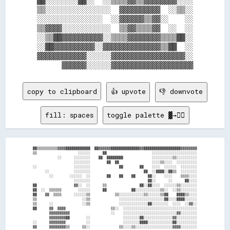
██░░░░░░░░██░░  ░░▒▒▒▒▓▓▒▒▓▓▓▓▓▓▓▓░░░░

▒▒░░░░░░░░░░░░░░░░  ▓▓▓▓▓▓▓▓▓▓  ░░▒▒░░

░░░░░░░░░░░░░░░░  ░░▓▓▓▓▓▓▒▒▓▓░░    ░░

▒▒▓▓▓▓░░░░░░░░░░░░  ▒▒▓▓▒▒▒▒▓▓  ░░  ░░

░░▒▒██▓▓▓▓▓▓▓▓▓▓░░▒▒▒▒▓▓▓▓▓▓▓▓▒▒▒▒██░░

░░██▓▓▓▓▓▓▓▓▓▓░░▓▓▓▓▓▓▓▓▓▓▓▓▓▓▒▒██  ░░

▓▓▓▓▓▓▓▓▓▓▓▓░░░░░░▓▓▓▓▓▓▓▓▓▓▓▓▓▓▓▓▓▓░░

copy to clipboard
👍 upvote
👎 downvote
fill: spaces
toggle palette ▓→✊🏽
██▒▒▒▒▒▒▒▒▒▒▓▓▓▓████████████  ██▓▓▓▓▓▓██████████████▓▓██████████████████▓▓▓▓▓▓▓▓

▒▒                    ░░░░░░      ██                      ░░░░░░░░░░░░░░░░░░░░░░

            ░░      ░░░░░░░░    ██  ████████              ░░░░░░░░░░▒▒░░░░░░░░░░

                    ░░░░░░░░        ██  ██                ░░░░▒▒░░░░  ░░░░░░░░░░

░░                  ░░░░░░░░              ██        ██    ░░░░  ░░░░░░  ░░░░░░░░

      ░░            ░░░░░░░░                          ██  ░░████░░██▒▒  ░░░░░░░░

        ░░        ░░░░░░  ░░        ██    ██    ██      ██░░    ░░░░    ▒▒▒▒░░░░

                    ░░░░░░░░                            ██░░      ░░      ██░░░░

██                  ▓▓░░  ░░      ▒▒                ██░░██░░░░  ░░░░░░▒▒░░░░░░░░

██  ░░  ▒▒▒▒▒▒        ░░░░░░      ██            ██░░░░░░░░░░░░▒▒░░  ░░▒▒░░░░░░░░

██    ▓▓  ▒▒▒▒      ░░░░░░▒▒            ▒▒░░░░░░░░░░░░▒▒░░░░░░▒▒██    ████▒▒░░░░

▒▒                      ░░▒▒              ░░░░░░░░░░░░░░░░░░░░░░██░░░░████░░░░░░

▒▒      ░░              ░░▒▒              ░░░░░░░░░░░░░░██░░░░░░░░  ░░░░  ░░▓▓░░

██      ▓▓  ▓▓▓▓                      ▒▒░░  ░░░░░░░░░░░░░░░░░░░░░░░░░░░░░░░░░░░░

        ▓▓▓▓▓▓▓▓▓▓                    ░░    ░░░░░░░░░░░░░░░░░░░░░░░░░░▓▓░░░░░░░░

        ▓▓▓▓▓▓▓▓██        ░░                ░░░░░░░░██░░░░░░░░░░░░░░▓▓░░░░░░░░░░

░░      ▓▓▓▓▓▓▓▓          ░░                ░░░░░░░░████░░░░░░░░░░░░██░░░░░░░░░░

▓▓      ▓▓▓▓▓▓▓▓▒▒      ▒▒░░              ▒▒░░░░▒▒░░░░░░░░░░░░░░░░░░▓▓▓▓░░░░░░░░
