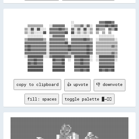
                                ░░                ▓▓▓▓████▓▓  

    ▒▒▒▒▒▒▒▒▒▒    ░░▓▓▓▓▓▓▓▓    ░░▒▒▒▒▓▓░░▓▓░░  ▓▓▓▓▓▓██▓▓██▓▓

  ▒▒░░██░░██░░░░  ▓▓▓▓▓▓██▓▓▒▒  ▓▓░░▓▓░░██░░▒▒  ▓▓▒▒▒▒  ▓▓▒▒██

  ▒▒░░▒▒░░░░░░██  ▓▓▓▓▓▓▓▓▓▓██  ██░░▒▒░░▒▒░░▒▒  ▒▒  ▒▒  ▒▒    

    ░░░░░░░░░░    ░░▓▓▓▓▓▓▓▓    ░░░░░░░░░░░░      ░░░░░░░░░░  

  ▒▒▓▓▓▓▓▓▓▓▓▓▒▒  ▓▓▓▓▓▓▓▓▓▓▒▒  ▓▓▓▓▓▓▓▓██▓▓▒▒  ░░▒▒▒▒▒▒▒▒▒▒░░

  ▓▓▓▓▓▓▓▓▓▓▓▓▓▓░░▓▓▓▓▓▓▓▓▓▓██░░▓▓▓▓▓▓▓▓▓▓▓▓▓▓  ▒▒▒▒▒▒▒▒▒▒▒▒▒▒

  ▓▓██▓▓▓▓▓▓▓▓▓▓░░▓▓▓▓▓▓▓▓▓▓▓▓██▓▓▓▓▓▓▓▓▓▓██▓▓  ▒▒▒▒▒▒▒▒▒▒▓▓▒▒

  ▓▓██▓▓▓▓▓▓▓▓▓▓░░▓▓▓▓▓▓▓▓▓▓▓▓██▓▓▓▓▓▓▓▓▓▓██▓▓  ▒▒▒▒▒▒▒▒▒▒▒▒▒▒

  ▓▓▓▓▓▓▓▓▓▓▓▓▓▓░░▓▓▓▓▓▓▓▓▓▓▓▓▒▒▓▓▓▓▓▓▓▓▓▓██▓▓  ▒▒▒▒▒▒▒▒▒▒▓▓▒▒

  ░░██████████░░░░▓▓████████▓▓▓▓░░██████████░░  ░░██████████▒▒

    ▓▓▓▓██▓▓▓▓      ██▓▓▓▓██  ░░  ▓▓▓▓██▓▓▓▓░░  ░░▓▓▓▓▓▓▓▓▓▓░░

    ██▓▓██▓▓▓▓      ▓▓▓▓▓▓██      ▓▓▓▓██▓▓▓▓      ▓▓▓▓▓▓▓▓▓▓  

    ██████████      ████████      ██████████      ██████████  

copy to clipboard
👍 upvote
👎 downvote
fill: spaces
toggle palette ▓→✊🏽
██████████████████████████████████████████████████████████████████████████████████████████████████████████████████████████████████████████████████████████████████████████████████████████████
██████████████████████████████████████████████████████████████████████████████████████████████████████████████████████████████████████████████████████████████████████████████████████████████
██████████████████████████████████████████████████████████████████████████████████████████████████████████████████████████████████████████████████████████████████████████████████████████████
██████████████████████████████████████████████████████████████████████████████████████████████████████████████████████████████████████████████████████████████████████████████████████████████
██████████████████████████████████████████████████████████████████████████████████████████████████████████████████████████████████████████████████████████████████████████████████████████████
██████████████████████████████████████████████████████████████████████████████████████▓▓██████████████████████████████████████████████████████████████████████████████████████████████████████
████████████████████████████████████████████████████████████████████████████████████▓▓▒▒▓▓▓▓▒▒▓▓██████████████████████████████████████████████████████████████████████████████████████████████
██████████████████████████████████████████████████████████████████████████████████▓▓▓▓▒▒▓▓████▒▒██████████████████████████████████████████████████████████████████████████████████████████████
██████████████████████████████████████████████████████████████████████████████████▓▓▒▒▓▓▓▓▓▓▓▓██▒▒████████████████████████████████████████████████████████████████████████████████████████████
██████████████████████████████████████████████████████████████████████████████████▓▓▒▒▓▓▓▓▓▓▓▓▓▓▓▓████████████████████████████████████████████████████████████████████████████████████████████
████████████████████████████████████████████████████████████████████████████████▒▒▓▓▓▓▓▓▓▓▒▒▓▓▒▒▓▓████████████████████████████████████████████████████████████████████████████████████████████
████████████████████████████████████████████████████████████████████████████████▒▒████▓▓▓▓██▓▓▒▒██████████████████████████████████████████████████████████████████████████████████████████████
████████████████████████████████████████████████████████████████████████████████▒▒▓▓▓▓▓▓▓▓▓▓▒▒████▓▓▒▒▒▒████████████████████▓▓  ░░▓▓██████████████████████████████████████████████████████████
████████████████████████████████████████████████████████████████████████████████▓▓▒▒▓▓██▒▒▒▒▓▓▓▓▓▓▓▓░░  ▒▒▓▓████████████████▒▒░░▒▒▓▓██████████████████████████████████████████████████████████
██████████████████████████████████████████████████████████████████████████░░  ▒▒▓▓▓▓▓▓▓▓▓▓▓▓▓▓▓▓▓▓▓▓░░░░▒▒▒▒▒▒██████████████░░▒▒▓▓▒▒▒▒████████████████████████████████████████████████████████
██████████████████████████████████████████████████████████████████████████░░  ▒▒▓▓▓▓██▓▓▓▓▓▓▒▒▒▒░░▓▓░░░░▒▒▒▒▒▒████████████▒▒██▒▒▒▒▓▓████▒▒▓▓██████████████████████████████████████████████████
██████████████████████████████████████████░░░░░░▒▒████████████████████████░░  ▒▒▓▓▓▓▓▓▓▓▓▓▒▒▓▓▒▒░░██░░  ▒▒▒▒▒▒██████████░░▒▒▓▓▓▓▓▓▓▓▓▓▓▓▓▓▒▒▓▓████████████████████████████████████████████████
████████████████████████████████████████████░░▒▒▓▓▒▒▓▓████████████████████░░░░▓▓▓▓▓▓▓▓▓▓▓▓▒▒▒▒▓▓░░▓▓░░  ▒▒▒▒▒▒████████▓▓▒▒▒▒▓▓▓▓░░▓▓▓▓▓▓██████████████████████████████████████████████████████
████████████████████████████████████████████▓▓██░░░░▓▓▓▓██████████████████░░░░▓▓▓▓▓▓▒▒▓▓▓▓▒▒▒▒▒▒░░▓▓    ▒▒▒▒▒▒████████░░▓▓▓▓▓▓██████▓▓▓▓██████████████████████████████████████████████████████
████████████████████████████████████████████████▓▓▓▓▓▓▓▓██████████████████░░  ▓▓▓▓▓▓▒▒▓▓▓▓░░░░░░░░▓▓    ▒▒▒▒▒▒████████▒▒░░▒▒▒▒████▓▓██▓▓▓▓▓▓██████████████████████████████████████████████████
██████████████████████████████████████████████████▓▓▓▓▓▓▓▓▓▓▓▓████████████░░  ▒▒▓▓▓▓▓▓▓▓▓▓▒▒▓▓▓▓▓▓▓▓    ▒▒▒▒▒▒██████▓▓▓▓████░░██▓▓▓▓████▒▒██▓▓▒▒▒▒████████████████████████████████████████████
██████████████████████████████████████████████████████████▓▓██▓▓██████████▒▒  ▒▒▓▓▓▓▓▓▓▓▓▓░░░░  ░░▓▓    ▒▒▒▒▒▒████▓▓▓▓▓▓▓▓██▒▒████▓▓████▒▒▓▓██████▒▒██████████████████████████████████████████
██████████████████████████████████████████████████████████████▓▓▓▓████████▒▒  ▒▒▓▓▓▓▒▒▓▓▓▓▒▒▒▒▓▓  ▓▓    ▒▒░░▒▒██▓▓▓▓██████▓▓▒▒▓▓▒▒▓▓▓▓▓▓██▒▒▓▓▓▓▓▓░░██████████████████████████████████████████
████████████████████████████████████████████████████████▓▓▒▒██████████████░░░░▒▒▓▓▓▓▓▓▓▓▓▓▒▒▒▒▒▒  ▓▓    ░░▒▒▒▒▓▓▓▓████████▒▒▒▒▓▓▒▒▓▓██████▓▓▓▓▓▓██▒▒██████████████████████████████████████████
██████████████████████████████████████████████████████▒▒░░░░░░░░██████████▒▒▒▒▒▒▓▓▓▓▓▓▓▓▓▓▒▒▒▒▒▒  ▓▓    ░░░░▒▒██████▓▓████▓▓▓▓▓▓▓▓████████████████▒▒██████████████████████████████████████████
████████████████████████████████████████████████████████░░░░░░░░▓▓████████░░░░░░▓▓▓▓▒▒▓▓▓▓▓▓░░▒▒▒▒▓▓░░  ░░▒▒░░████▓▓████▓▓▓▓████████████████████▓▓████████████████████████████████████████████
██████████████████████████████████████████████████████▓▓██▓▓░░▒▒▒▒████████░░▒▒▒▒▓▓▓▓▓▓▓▓▓▓▓▓▓▓▓▓▓▓▓▓░░  ░░░░▒▒████████▓▓████▓▓██████▒▒▒▒▓▓████████████████████████████████████████████████████
██████████████████████████████████████████████████████████░░▒▒▒▒▓▓▓▓██████░░░░░░▓▓▓▓▓▓▓▓▓▓▓▓▓▓▓▓▓▓▓▓░░  ▒▒▒▒▒▒████████▓▓▓▓██▓▓██████▒▒▓▓██████████████████████████████████████████████████████
██████████████████████████████████████████████████████████░░░░░░▒▒▓▓██████░░░░░░▓▓▓▓▓▓▓▓▓▓▒▒▓▓▓▓▒▒▓▓░░░░░░▒▒▒▒████████████▓▓████████▒▒▓▓██████████████████████████████████████████████████████
████████████████████████████████████████████████████▓▓▒▒▓▓▒▒░░▒▒▒▒▓▓██████░░░░░░▓▓▒▒░░▒▒▒▒  ▒▒▓▓  ▒▒░░  ▒▒▒▒▒▒██▒▒████████████████▒▒██████████████████████████████████████████████████████████
██████████████████████████████████████████████████▒▒░░▒▒██▓▓▓▓██░░▒▒▓▓████░░░░░░▓▓▒▒░░▒▒▒▒  ▒▒▒▒  ▒▒░░░░▒▒▒▒▒▒▒▒▒▒▒▒▒▒████████▓▓▒▒▒▒██████████████████████████████████████████████████████████
████████████████████████████████████████████████████▒▒▒▒▓▓████▓▓░░▒▒░░████░░░░░░▓▓▒▒░░▒▒▒▒  ▒▒▒▒  ▒▒░░░░▒▒▒▒▒▒░░░░░░▒▒▒▒▓▓▓▓░░░░██████████████████████████████████████████████████████████████
██████████████████████████████████████████████████████▓▓▓▓▓▓▒▒██░░▓▓▓▓▒▒██░░░░░░▓▓▒▒░░▒▒▒▒    ░░  ▒▒░░░░▓▓▒▒▒▒      ▒▒░░▓▓▒▒▒▒▓▓██████████████████████████████████████████████████████████████
████████████████████████████████████████████████████▒▒▓▓██▓▓▓▓░░▓▓▒▒▓▓▒▒▒▒░░░░░░▓▓▒▒▒▒▒▒▒▒  ▒▒▒▒  ▒▒░░▒▒▓▓▒▒░░░░▒▒▒▒▒▒▒▒▓▓▒▒██████████████████████████████████████████████████████████████████
████████████████████████████████████████████████▓▓▓▓▓▓▓▓▓▓▓▓████▓▓██▒▒▓▓▒▒░░░░░░▓▓▒▒▒▒▒▒▒▒░░▒▒▒▒  ▒▒▓▓░░░░▒▒░░░░▒▒░░░░▒▒▓▓░░██████████████████████████████████████████████████████████████████
██████████████████████████████████████████████▓▓▓▓▓▓▓▓▒▒▒▒▓▓██▓▓██▓▓▒▒▓▓▓▓▓▓▒▒░░▓▓▒▒▒▒▒▒▒▒░░▒▒▒▒░░▓▓▒▒▒▒▓▓▒▒░░░░░░░░░░▒▒██████████████████████████████████████████████████████████████████████
██████████████████████████████████████████████▓▓▓▓▓▓▒▒██▓▓▓▓▓▓▓▓██▒▒▓▓▒▒░░▒▒▓▓▓▓▓▓▓▓▓▓▓▓▓▓▒▒▒▒▒▒░░▓▓▓▓▒▒██▒▒░░▒▒▒▒▒▒▓▓▓▓▒▒████████▓▓▓▓████████████████████████████████████████████████████████
██████████████████████████████████████████████▒▒▓▓▓▓▒▒██▓▓▓▓▓▓▓▓▓▓██▓▓▒▒░░▓▓▒▒▒▒██▓▓▓▓▓▓▓▓▓▓▓▓▓▓▓▓░░▒▒▓▓▓▓▒▒▓▓▒▒▒▒▒▒▒▒▒▒░░▒▒██████████████████████████████████████████████████████████████████
████████████████████████████████████████████▓▓▓▓▒▒▓▓▓▓▓▓▓▓▓▓▓▓▓▓▓▓██▓▓▓▓▓▓▒▒▒▒▓▓██▓▓▓▓▓▓▓▓▓▓▓▓▓▓▓▓░░▓▓░░▒▒▒▒▒▒▓▓▓▓▓▓░░░░▒▒▒▒▓▓████░░██████████████████████████████████████████████████████████
████████████████████████████████████████████████▓▓▓▓▓▓██▓▓▓▓▒▒▒▒██▓▓▓▓██▓▓▓▓▓▓▒▒░░▓▓▓▓░░░░░░░░▓▓▓▓░░▒▒░░▒▒▒▒▓▓▒▒▓▓▓▓░░▒▒▒▒▒▒▓▓██▓▓▒▒██████████████████████████████████████████████████████████
████████████████████████████████████████████████████████████▓▓▒▒▓▓██▓▓▓▓▒▒▓▓▒▒▓▓▓▓▓▓▓▓▒▒▓▓▒▒░░▓▓▓▓░░▒▒▓▓▓▓▓▓▓▓▓▓▓▓████▓▓▒▒░░▓▓██▓▓▒▒██████████████████████████████████████████████████████████
████████████████████████████████████████████████████▓▓██▓▓▓▓▒▒▓▓▓▓▒▒▓▓▒▒▒▒▓▓▓▓▓▓▓▓▓▓▓▓▒▒▓▓▓▓░░▒▒▒▒▓▓▒▒▒▒▓▓▓▓▒▒▓▓████▒▒▒▒▒▒▒▒▓▓████▓▓▓▓▒▒██████████████████████████████████████████████████████
██████████████████████████████████████████████████▓▓▓▓██▒▒▓▓▒▒▓▓▓▓▓▓▓▓░░▒▒▒▒▓▓▒▒░░░░▓▓▓▓▓▓▓▓██▓▓▒▒▓▓▓▓▓▓▓▓▓▓▓▓▓▓██▓▓██▒▒░░░░▓▓██▓▓▓▓▒▒▓▓██████████████████████████████████████████████████████
██████████████████████████████████████████████████▒▒▓▓▒▒▒▒▒▒▓▓▓▓▓▓▒▒▒▒▒▒▓▓▓▓██▓▓██▒▒▓▓░░░░▓▓▓▓▓▓▒▒▒▒▒▒▒▒▓▓▓▓░░▓▓██▓▓▒▒▓▓░░░░▒▒▓▓▓▓▓▓▒▒▒▒██████████████████████████████████████████████████████
████████████████████████████████████████████████████▒▒▒▒▒▒░░▓▓▓▓▓▓██▓▓▓▓▒▒░░▓▓▒▒██░░░░▒▒▒▒▒▒▓▓▓▓▓▓▓▓▒▒▒▒██▒▒▓▓▓▓██▒▒████▒▒▒▒▒▒▓▓▓▓▒▒▒▒▒▒▓▓████████████████████████████████████████████████████
██████████████████████████████████████████████████▓▓▒▒▒▒▒▒░░▓▓▓▓██▓▓▓▓▒▒░░▓▓▒▒▓▓░░░░▒▒░░▓▓▓▓░░▒▒▓▓▓▓▒▒▒▒▒▒██▓▓▒▒██▒▒▓▓▓▓▓▓▒▒▓▓▒▒░░░░▒▒▒▒▒▒████████████████████████████████████████████████████
████████████████████████████████████████████████▓▓▓▓▒▒░░░░▓▓▓▓██▒▒▒▒▓▓░░▒▒██▓▓▓▓▓▓▓▓▒▒▒▒░░▓▓▒▒▓▓██▓▓▓▓░░░░██▓▓████▓▓▓▓▓▓▒▒▓▓▓▓▒▒██▓▓▓▓████████████████████████████████████████████████████████
██████████████████████████████████████████████████▓▓▒▒▒▒▒▒▓▓▓▓▓▓▒▒▒▒▓▓▒▒▓▓▓▓▓▓▓▓▓▓▒▒░░▒▒▓▓▒▒▒▒▓▓▓▓▒▒▓▓▓▓▓▓▒▒██████▓▓▓▓▒▒▒▒████▓▓▓▓▓▓▓▓▓▓▒▒████████████████████████████████████████████████████
████████████████████████████████████████████████████████▓▓▒▒▓▓██▓▓▓▓▓▓▓▓▒▒▒▒▓▓▓▓▓▓░░░░▒▒░░▒▒▓▓▓▓▒▒▓▓▓▓▓▓▓▓▓▓██████████▒▒▓▓████░░▓▓▒▒▓▓▓▓▒▒▓▓██████████████████████████████████████████████████
████████████████████████████████████████████████████▓▓▓▓████▓▓██▓▓▓▓▓▓████▒▒██████▓▓▒▒▒▒▒▒░░▒▒▒▒░░██▓▓▒▒▒▒▒▒▓▓████████░░████▓▓▓▓▓▓▓▓▓▓▓▓▓▓▓▓▓▓████████████████████████████████████████████████
████████████████████████████████████████████████▓▓▓▓▒▒▓▓▓▓██████▒▒▒▒▓▓▓▓██▒▒▓▓▓▓██▒▒▒▒░░▒▒▓▓▒▒▓▓▒▒▒▒▒▒▓▓▒▒▒▒▓▓████████▓▓▒▒██▒▒██▓▓▓▓▓▓▓▓▓▓▓▓▒▒████████████████████████████████████████████████
████████████████████████████████████████████████████▓▓████████▒▒▓▓▒▒▒▒████▓▓▒▒▒▒▓▓▒▒▒▒░░▒▒▒▒▒▒▓▓████▒▒▓▓▓▓▓▓▓▓▒▒▓▓████▓▓▓▓██▓▓██████▓▓████████▓▓▓▓████████████████████████████████████████████
████████████████████████████████████████████████████████████████████