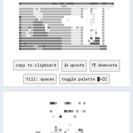
██▓▓▓▓▓▓▓▓▓▓▓▓▓▓▓▓▓▓▓▓▓▓▓▓▓▓████▓▓████▓▓██████▓▓▓▓▓▓▓▓▓▓▓▓▓▓██████▓▓▓▓████▓▓▓▓██

░░░░░░░░░░░░░░░░░░░░░░░░░░░░░░░░░░░░▒▒▒▒░░░░░░░░░░░░░░░░░░░░░░░░░░░░░░░░░░░░░░░░

▒▒▒▒▒▒▒▒▒▒▒▒░░▒▒░░▒▒▒▒▒▒▒▒▒▒▒▒▒▒▒▒▒▒▒▒▒▒▒▒▒▒░░░░░░░░▒▒░░░░  ▒▒░░░░    ▒▒  ░░    

▒▒▒▒▒▒▒▒▒▒▒▒░░░░░░▒▒▒▒▒▒▒▒▒▒▒▒▒▒▒▒▒▒▒▒▒▒▒▒▒▒░░░░░░░░▒▒      ▒▒        ▒▒        

▒▒▒▒▒▒▒▒▒▒▒▒░░░░░░░░▒▒▒▒▒▒▒▒▒▒▒▒▒▒▒▒▒▒▒▒▒▒▒▒░░░░░░░░▒▒      ░░░░      ▒▒        

██▒▒▒▒▒▒▒▒▒▒▒▒░░░░░░▒▒▒▒▒▒▒▒▒▒▒▒▒▒▒▒▒▒              ▒▒        ░░      ▒▒        

▓▓▒▒▒▒▒▒▒▒▒▒▒▒▓▓░░▒▒▒▒▒▒▒▒▒▒▒▒▒▒▒▒▒▒    ░░                  ░░░░      ▒▒        

▓▓▒▒▒▒▒▒▒▒▒▒▓▓▓▓▓▓▓▓▒▒▒▒▒▒▒▒▒▒▒▒▒▒▒▒                        ░░░░      ▒▒        

▓▓▒▒▒▒▒▒▒▒▒▒▓▓▓▓▓▓▓▓▒▒  ▒▒▒▒▒▒▒▒▒▒▒▒▒▒                      ░░        ▒▒        

██▒▒▒▒▒▒▓▓▒▒▓▓▓▓▓▓▓▓▓▓  ▓▓▒▒▒▒▒▒▒▒▒▒▒▒▒▒▒▒▒▒░░  ▒▒░░▒▒                ▒▒        

▓▓▒▒▒▒▒▒░░▒▒▓▓▓▓▓▓▓▓▓▓░░░░▒▒▒▒▒▒▒▒▒▒▒▒▒▒▒▒▒▒░░░░░░░░▒▒      ▒▒░░░░    ▒▒        

██▒▒▒▒░░▒▒▒▒▓▓▓▓▓▓▓▓▓▓▓▓▒▒▒▒▒▒▒▒▒▒▒▒▒▒▒▒▒▒▒▒░░░░░░░░▒▒          ▒▒    ▒▒        

▓▓▒▒▒▒░░░░▒▒▓▓▓▓▓▓▓▓▓▓▓▓▒▒▒▒▒▒▒▒▒▒▒▒▒▒▒▒▒▒▒▒░░░░░░░░▒▒      ░░  ░░    ▒▒        

██▓▓▓▓▓▓▓▓▓▓▓▓▓▓▓▓▓▓▓▓▓▓▓▓▓▓▓▓▓▓▓▓▓▓▒▒▒▒▒▒▒▒░░░░░░░░▒▒      ██  ████  ▒▒        

██▓▓▓▓▓▓▓▓▓▓▓▓▓▓▓▓▓▓▓▓▓▓▓▓▓▓▓▓▓▓▓▓▓▓▒▒▒▒▒▒▒▒░░░░░░░░▒▒    ▒▒  ▒▒████  ▒▒        

██▓▓██▓▓▓▓▓▓▓▓▓▓▓▓▓▓▓▓▓▓▓▓▓▓▓▓▓▓▓▓▓▓▒▒▒▒▒▒▒▒░░░░░░░░▒▒    ░░████████  ▒▒        

██▓▓▓▓▓▓▓▓▓▓▒▒▒▒▓▓▓▓██▓▓▓▓▓▓▓▓▓▓▓▓▓▓▒▒▒▒▒▒▒▒▒▒▒▒▒▒▒▒▒▒▒▒▒▒▒▒▒▒▒▒▒▒▒▒▓▓▓▓▓▓      

██▓▓▓▓▓▓▓▓▓▓▓▓▒▒▒▒▒▒▓▓▓▓▓▓▓▓▓▓▓▓▓▓▓▓▒▒▒▒▒▒▒▒▒▒▒▒▒▒▒▒▒▒▒▒▒▒▒▒▒▒▒▒▒▒▒▒▓▓▓▓▓▓      

copy to clipboard
👍 upvote
👎 downvote
fill: spaces
toggle palette ▓→✊🏽
                      ████▒▒      ▒▒██▒▒      ▒▒  ▒▒                    

                      ▒▒          ██▒▒▓▓▒▒  ▒▒  ░░▒▒                    

                        ░░    ██          ▒▒                            

                                      ░░                                

                          ▒▒                                            

                          ▒▒░░▒▒    ░░        ▓▓▒▒                      

          ▒▒▒▒        ░░░░░░░░░░  ▒▒        ░░  ▒▒                      
