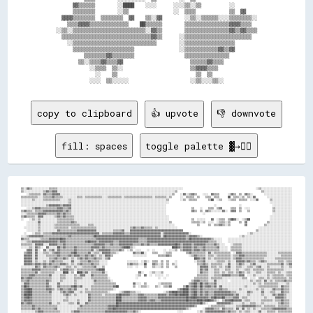
      ▓▓▒▒▒▒▒▒        ░░████    ░░░░      ░░░░▒▒░░▒▒          ░░        

      ▒▒▒▒▒▒▒▒        ░░▒▒                ░░  ▒▒▒▒            ▒▒  ▓▓    

  ▓▓▓▓▒▒▒▒▒▒▒▒  ▒▒▒▒▒▒▒▒  ▓▓    ▒▒░░▓▓        ░░▒▒░░▒▒▒▒▒▒░░░░▒▒▒▒▒▒▒▒░░

    ▒▒▒▒▓▓▓▓▒▒▒▒▒▒▒▒▒▒▒▒▒▒    ██▒▒▒▒▒▒        ▒▒▒▒▒▒▒▒▒▒▒▒▒▒▒▒▓▓▓▓▒▒▒▒  

░░▒▒░░▒▒▒▒▒▒▒▒▒▒▒▒▒▒▒▒▒▒▒▒▒▒▒▒▒▒░░▓▓▒▒        ▒▒▒▒▒▒▒▒▒▒▒▒▒▒▒▒▓▓▒▒▓▓▒▒▒▒

  ▒▒▒▒▒▒▒▒▒▒▒▒▒▒▒▒▒▒▒▒▒▒▒▒▒▒▒▒▒▒▒▒▓▓▒▒      ░░▒▒▒▒▒▒▒▒▒▒▒▒▒▒▒▒▒▒▒▒▒▒▒▒  

    ░░▒▒▒▒▒▒▒▒▒▒▒▒▒▒▒▒▒▒▒▒▒▒▒▒▒▒▒▒▒▒        ░░▒▒▒▒▒▒▒▒▒▒▒▒▒▒▒▒▒▒        

      ▒▒▒▒▒▒▒▒▒▒▒▒▒▒▒▒▒▒▒▒▒▒                ░░▒▒▒▒▒▒▒▒▒▒▒▒▓▓▒▒▓▓        

          ▒▒▒▒▒▒▒▒▓▓▒▒▒▒▒▒▒▒                  ▒▒▒▒▒▒▒▒▒▒▒▒▒▒▒▒          

        ▒▒░░▒▒▒▒▓▓▒▒▒▒▓▓                        ▒▒▒▒▒▒▓▓▒▒▒▒            

            ░░▒▒▒▒  ▒▒░░                        ▒▒▓▓▓▓▒▒▒▒              

              ░░    ▒▒                            ▒▒  ▒▒                

copy to clipboard
👍 upvote
👎 downvote
fill: spaces
toggle palette ▓→✊🏽
▒▒░░▓▓▒▒░░░░░░░░░░░░▒▒▒▒▒▒░░░░░░░░░░░░░░░░░░░░░░░░░░░░░░░░░░░░░░░░░░░░░░░░░░░░░░░░░░░░░░░░░░░░░░░░░░░░░░░░░░░░░░░░░░                                                    ░░▒▒░░░░░░░░░░░░░░░░░░░░░░
▒▒░░░░░░░░░░░░░░▒▒▓▓▒▒▓▓▓▓░░░░░░░░░░░░░░░░░░░░░░░░░░░░░░░░░░░░░░░░░░░░░░░░░░░░░░░░░░░░░░░░░░░░░░░░░░░░░░░░░░░░▒▒                                                            ▒▒░░░░░░░░░░░░░░░░░░░░
    ░░▒▒▒▒▒▒▒▒░░▓▓▒▒▒▒▓▓▓▓▓▓░░░░░░░░░░░░░░░░░░░░░░░░░░░░░░░░░░░░░░░░░░░░░░░░░░░░░░░░░░░░░░░░░░░░░░░░░░░░░░░░▒▒    ░░▓▓░░▒▒▓▓▒▒    ░░░░  ▓▓▒▒▒▒      ░░▓▓▒▒  ▒▒  ▓▓▒▒░░        ░░░░░░░░░░░░░░░░░░░░
▒▒▒▒▒▒▒▒▒▒▒▒░░░░▒▒▒▒▒▒▓▓▒▒▒▒▒▒░░░░░░░░░░▒▒▒▒░░▒▒▒▒▒▒▒▒▒▒▒▒░░░░▒▒▒▒▒▒▒▒▒▒░░▒▒▒▒▒▒▒▒▒▒▒▒▒▒▒▒▒▒▒▒░░▒▒▒▒▒▒▒▒░░▒▒      ░░  ▒▒▒▒▒▒  ▒▒    ▒▒▒▒  ▒▒▒▒      ██  ▒▒▒▒░░▒▒  ▒▒░░▓▓        ░░░░░░░░░░░░░░░░░░
░░░░░░░░▒▒░░░░░░▒▒▒▒▒▒▒▒▒▒▒▒░░░░░░▒▒░░░░░░░░░░░░░░░░░░░░░░░░░░░░░░░░░░░░░░░░░░░░░░░░░░░░░░░░░░░░░░░░░░░░▒▒        ░░▒▒  ▒▒▒▒▒▒        ▒▒██  ░░▒▒    ░░▒▒▒▒  ▒▒▒▒▒▒  ░░░░▓▓        ▒▒░░░░░░░░░░░░░░
░░░░░░░░░░░░░░░░░░░░░░░░░░░░░░░░░░▒▒░░░░░░░░░░░░░░░░░░░░░░░░░░░░░░░░░░░░░░░░░░░░░░░░░░░░░░░░░░░░░░░░░░░░░░                                                                        ░░░░░░░░░░░░░░░░
░░░░░░░░░░░░░░░░░░▒▒▓▓▓▓▓▓▓▓▒▒▓▓▓▓▓▓░░░░░░░░░░░░░░░░░░░░░░░░░░░░░░░░░░░░░░░░░░░░░░░░░░░░░░░░░░░░░░░░░░░░                                  ░░                ░░                      ░░░░░░░░░░░░░░
    ░░░░▒▒▓▓▓▓▒▒▒▒▒▒▒▒▒▒▒▒▓▓▓▓▒▒▒▒▓▓░░░░░░░░░░░░░░░░░░░░░░░░░░░░░░░░░░░░░░░░░░░░░░░░░░░░░░░░░░░░░░░░░░░░                  ▒▒    ░░    ▒▒▒▒  ▒▒▓▓      ▒▒▒▒  ▒▒  ░░░░                ▒▒░░░░░░░░░░░░
▒▒▓▓▒▒▒▒░░▒▒▒▒▒▒▓▓▓▓▓▓▓▓▓▓▓▓▓▓▒▒▓▓▒▒░░░░░░░░░░░░░░░░░░░░░░░░░░░░░░░░░░░░░░░░░░░░░░░░░░░░░░░░░░░░░░░░░░░░                  ▓▓▒▒  ▒▒  ▓▓▒▒░░░░░░░░▓▓░░  ▓▓▓▓  ▒▒    ▒▒                ▒▒░░░░░░░░░░░░
░░░░▒▒▒▒▒▒▒▒▓▓▓▓▓▓▒▒▒▒▒▒▒▒▓▓▒▒▓▓▒▒▒▒░░░░░░░░░░░░░░░░░░░░░░░░░░░░░░░░░░░░░░░░░░░░░░░░░░░░░░░░░░░░░░░░░░░░                          ░░                                                ░░░░░░░░░░░░░░
▒▒▓▓▒▒▒▒▒▒░░▓▓▓▓░░░░░░░░▒▒▓▓▒▒▓▓▒▒▒▒▒▒░░░░░░░░░░░░░░░░░░░░░░░░░░░░░░░░░░░░░░░░░░░░░░░░░░░░░░░░░░░░░░░░░░░░                                                                        ░░░░░░░░░░░░░░░░
░░    ░░▒▒░░▒▒░░░░░░░░░░░░▒▒▒▒▒▒▒▒▒▒▒▒░░░░░░░░░░░░░░░░░░░░░░░░░░░░░░░░░░░░░░░░░░░░░░░░░░░░░░░░░░░░░░░░░░░░                ▒▒  ░░░░░░    ▓▓  ░░▒▒▒▒  ▒▒██▓▓░░  ░░▒▒██              ░░░░░░░░░░░░░░░░
    ░░░░░░░░▓▓░░░░░░░░░░░░▒▒▒▒▒▒▒▒▒▒▓▓▒▒░░░░░░░░░░░░░░░░░░░░░░░░░░░░░░░░░░░░░░░░░░░░░░░░░░░░░░░░░░░░░░░░░░▒▒              ▒▒▒▒▒▒░░▒▒  ░░░░  ░░▒▒▒▒░░▒▒      ▒▒  ▓▓              ▒▒░░░░░░░░░░░░░░░░
    ░░░░░░░░▒▒░░░░░░░░░░▒▒▒▒▒▒▒▒▒▒▒▒▒▒▒▒▒▒░░░░░░▒▒▒▒░░░░░░░░░░░░░░░░░░░░░░░░░░░░░░░░░░░░░░░░░░░░░░░░░░░░░░░░░░                ▒▒      ▒▒  ▒▒▒▒▓▓▒▒░░▒▒          ▓▓            ▒▒░░░░░░░░░░░░░░░░░░
  ░░░░░░░░░░▒▒░░░░░░░░░░▒▒▒▒▒▒▒▒▒▒░░▒▒▒▒▒▒▒▒▒▒▒▒▒▒▒▒▒▒░░░░░░░░░░░░░░░░░░░░░░░░▒▒▓▓▒▒▒▒▓▓▒▒▒▒▒▒░░▒▒░░░░░░░░░░░░░░                                                          ░░░░░░░░░░░░░░░░░░░░░░░░
    ░░░░░░░░▒▒░░░░░░░░░░░░▓▓▒▒▒▒▒▒▒▒▒▒▒▒▓▓▓▓▓▓▓▓▓▓▓▓▓▓░░░░░░░░░░░░▒▒▒▒▒▒▓▓░░░░▓▓▓▓▓▓▓▓▓▓▓▓▓▓▓▓▓▓▓▓▓▓▓▓▓▓▓▓▓▓▓▓▓▓▓▓▓▓                                                    ▒▒░░░░░░░░░░░░░░░░░░░░░░░░
  ░░    ░░▒▒▒▒░░▒▒▒▒▒▒▓▓▓▓▓▓▓▓▓▓▓▓▓▓▓▓▓▓▓▓▓▓▓▓▓▓▓▓▓▓▓▓▓▓░░▒▒▒▒▒▒▒▒▓▓▓▓▓▓▓▓▒▒▒▒▓▓▓▓▓▓▓▓▓▓▓▓▓▓▓▓▓▓▓▓▓▓░░▓▓▓▓▓▓▓▓▓▓▓▓▓▓▓▓▓▓░░                                        ░░▒▒░░░░░░░░░░░░░░░░░░░░░░░░░░░░
░░░░▒▒▓▓▓▓▓▓▓▓▓▓▒▒▒▒▒▒▒▒▒▒▒▒▒▒▒▒▒▒▓▓▒▒▒▒▒▒▒▒▒▒▒▒▒▒▒▒██▓▓▓▓▓▓▓▓▓▓▓▓▓▓▓▓▓▓▓▓▓▓▓▓▓▓▓▓▓▓▓▓▓▓▓▓▓▓▓▓▓▓▓▓▓▓░░██▓▓▓▓▓▓▓▓▓▓▓▓▓▓▒▒▓▓▓▓▓▓▒▒░░                          ░░▒▒░░░░░░░░░░░░░░░░░░░░░░░░░░░░░░░░░░
▓▓▒▒▒▒░░░░░░░░▒▒▒▒▒▒▓▓▓▓▓▓▓▓██▓▓▒▒▒▒▒▒▒▒▒▒▒▒▒▒▒▒▒▒▒▒▒▒▓▓▓▓▓▓▓▓▓▓▓▓▓▓▓▓▓▓▓▓▓▓▓▓▓▓▓▓▓▓▒▒▒▒▒▒▓▓▓▓▓▓▓▓▓▓▓▓▓▓▓▓▓▓▓▓▓▓▓▓▓▓▓▓▒▒██▓▓▓▓▓▓▓▓▓▓▓▓▓▓▒▒░░░░░░    ░░░░░░░░░░░░░░░░░░░░░░░░░░░░░░░░░░░░░░░░░░░░░░
░░░░▒▒▒▒▓▓▓▓▓▓▓▓▓▓▓▓▓▓▓▓▓▓▒▒▓▓▓▓▒▒▒▒▒▒▒▒▒▒▒▒▒▒▓▓██▓▓▓▓▒▒▓▓▓▓▓▓▓▓▓▓▒▒▒▒▓▓▓▓▓▓▓▓▓▓▓▓▓▓▒▒▒▒▒▒▓▓▓▓▓▓▓▓▓▓▓▓▓▓▓▓▓▓▓▓▓▓▓▓▓▓▓▓▓▓▓▓▓▓▓▓▓▓▓▓▓▓▓▓▒▒▒▒▒▒░░░░    ░░░░░░░░░░░░░░░░░░░░░░░░░░░░░░░░░░░░░░░░░░░░░░
▒▒▒▒▒▒▒▒░░▓▓▓▓▓▓░░░░▓▓▓▓▓▓▒▒▒▒▓▓▒▒▒▒▒▒▒▒▒▒▒▒▒▒▒▒▒▒▒▒▓▓▓▓▓▓▓▓▒▒▒▒▓▓▒▒▒▒▓▓▓▓▓▓▓▓▓▓▒▒▒▒▒▒▓▓▒▒▓▓▒▒▒▒▒▒▓▓▓▓▓▓▓▓▓▓▓▓██▓▓▒▒▓▓▓▓▓▓▒▒▓▓▓▓▓▓▓▓▒▒▒▒▒▒▓▓▒▒░░░░    ░░▒▒▒▒▒▒░░░░░░░░░░░░░░░░░░░░░░░░░░░░░░░░░░░░
░░░░░░▒▒░░▓▓▒▒░░  ▓▓░░░░░░██▒▒▓▓▒▒▒▒▒▒▓▓▒▒▒▒▒▒▒▒▒▒▓▓▓▓▓▓▒▒▓▓▒▒▒▒▒▒▒▒▒▒▒▒▓▓████▒▒░░                          ████▓▓▒▒▓▓▓▓▓▓▒▒▓▓▒▒▒▒▓▓▒▒▒▒▒▒▒▒▓▓░░░░░░  ▒▒▒▒▒▒▒▒░░░░░░░░░░░░░░░░░░░░░░░░░░░░░░░░░░░░
    ▓▓▓▓░░▓▓░░  ▓▓░░▒▒▓▓░░▓▓▒▒▒▒▒▒▒▒▒▒▓▓▒▒▒▒▒▒▒▒▒▒▓▓░░▒▒▓▓▓▓▓▓▓▓▒▒▒▒▒▒▓▓▒▒  ░░▒▒  ░░░░    ░░  ░░      ░░  ░░░░▒▒  ▒▒▓▓▓▓▓▓▒▒▓▓▓▓▒▒▓▓▒▒▒▒▒▒▒▒▒▒░░░░░░  ▒▒▒▒▒▒▒▒░░░░░░░░░░░░░░░░░░░░░░░░░░░░░░░░░░░░
  ▒▒▓▓▓▓░░▓▓░░░░▒▒▒▒░░▒▒▓▓▓▓▒▒▒▒▒▒▒▒▓▓██▒▒▒▒▒▒▒▒▓▓░░▒▒▒▒░░▓▓▓▓▓▓▒▒▒▒░░          ▓▓▒▒▒▒██░░    ▒▒▒▒    ░░▒▒▒▒          ▒▒▓▓▒▒▒▒▒▒▒▒▒▒░░▓▓░░▒▒▒▒▒▒▒▒▒▒▒▒  ░░▓▓▓▓▒▒▒▒▒▒▒▒▒▒▒▒▒▒▒▒▒▒░░░░░░░░▒▒▒▒▒▒▒▒▒▒
  ▓▓▓▓▓▓░░▓▓░░░░░░▒▒▒▒▒▒▒▒▓▓▒▒▒▒▒▒▓▓▒▒▓▓▓▓▒▒▒▒▓▓▒▒▓▓▒▒░░▒▒░░▓▓▓▓▒▒              ░░░░░░░░░░        ▒▒▒▒▒▒▓▓▒▒            ░░▒▒▓▓▒▒▒▒▒▒░░▒▒▒▒░░▒▒▒▒▒▒▒▒▒▒░░▒▒▒▒▓▓▓▓▒▒▒▒▒▒▒▒▒▒▒▒▒▒▒▒░░░░░░░░░░▒▒▒▒▒▒▒▒
  ▓▓▓▓▓▓░░▓▓░░░░░░░░▒▒▒▒▓▓▒▒▒▒▓▓▒▒░░▒▒░░▒▒▓▓▒▒▓▓▒▒▒▒▓▓▒▒▒▒░░▒▒▓▓                                                            ██▓▓▒▒▓▓░░▒▒░░▒▒▒▒▒▒▒▒▒▒▒▒░░▒▒▓▓▓▓▒▒▒▒▒▒▒▒▒▒▒▒▒▒▒▒░░░░░░░░▒▒▒▒▒▒▒▒▒▒▒▒
  ▓▓▓▓▓▓░░▒▒░░░░▒▒░░▒▒▓▓▒▒▒▒▒▒░░░░░░▓▓░░░░▒▒▒▒▒▒▓▓▒▒▒▒▒▒░░░░░░              ░░░░░░░░  ░░▒▒░░  ▒▒▒▒  ▒▒  ▒▒    ░░            ░░▒▒▒▒▓▓░░░░░░░░▒▒▒▒▒▒░░▒▒░░░░▓▓▓▓▓▓▒▒▓▓▒▒▒▒░░▒▒▓▓▒▒░░░░░░░░▒▒▒▒░░▒▒▒▒
  ▓▓▓▓▓▓▒▒▓▓▓▓▒▒▓▓▒▒▓▓▒▒▒▒▒▒▓▓▓▓▒▒░░▒▒░░▒▒▓▓▒▒▒▒▒▒▓▓▒▒▒▒░░░░░░              ▒▒▓▓▒▒▒▒░░░░██    ▓▓▒▒░░▒▒  ▒▒  ▒▒░░              ▒▒▒▒▓▓▒▒░░▒▒▒▒▒▒▒▒░░░░▓▓░░░░▒▒▓▓▒▒░░░░▒▒▓▓░░░░░░░░▒▒▒▒▒▒▒▒▒▒▓▓░░▒▒▓▓
░░░░░░░░░░▓▓▒▒░░▓▓▒▒▒▒▒▒▓▓▒▒░░░░▒▒▒▒░░▒▒░░░░▒▒▒▒▒▒▒▒▓▓░░░░▒▒                ░░░░  ░░    ▒▒    ▒▒░░░░▒▒  ▒▒    ▒▒              ░░▓▓▓▓▓▓░░▒▒▒▒░░▒▒░░▒▒▓▓░░░░▒▒▒▒░░░░▒▒▒▒░░▒▒▓▓░░░░▒▒░░░░░░░░▒▒░░░░▒▒
▒▒▒▒▒▒▒▒▓▓▓▓▓▓▒▒▒▒▒▒▒▒▒▒▒▒  ▒▒▓▓▓▓▒▒▒▒░░▒▒▒▒▒▒▒▒▒▒▒▒▒▒▓▓████                                                                  ░░▓▓▒▒▓▓░░░░▒▒▒▒░░░░▒▒▒▒░░░░▒▒░░░░▒▒▒▒░░▒▒▒▒▒▒▒▒░░▒▒▒▒▒▒▒▒▒▒▒▒░░░░░░
▒▒▒▒▒▒▒▒▒▒▓▓░░▒▒▒▒▒▒▒▒▒▒░░░░░░████░░▒▒  ████▒▒▓▓░░▒▒▒▒▒▒▒▒▓▓░░                      ▓▓░░    ░░▒▒░░░░▒▒                        ░░▓▓▒▒▒▒░░░░▒▒▒▒░░▒▒░░▒▒▒▒░░▒▒▓▓▒▒░░▒▒░░░░▒▒▒▒░░░░▒▒▒▒▒▒░░▒▒░░░░▒▒▒▒
▒▒▒▒▒▒▓▓▓▓▒▒▒▒▒▒▒▒▒▒▓▓░░░░░░▒▒▒▒░░░░░░▒▒░░▓▓▓▓░░░░▓▓▒▒▒▒▒▒▒▒▒▒                    ░░▒▒  ▓▓  ░░  ░░░░░░  ░░                    ▒▒▒▒▒▒▒▒░░░░▒▒▒▒▒▒▓▓▓▓▓▓▒▒▒▒▒▒▓▓▓▓  ░░░░▒▒░░░░░░░░▒▒░░▒▒▒▒▒▒▒▒░░▒▒▒▒
▓▓▒▒▓▓▓▓▒▒▒▒▒▒▒▒▒▒▒▒▒▒░░░░░░▒▒▒▒░░░░░░▒▒▒▒▒▒░░░░░░▒▒▒▒▒▒▒▒▒▒▒▒░░                  ░░              ░░  ░░                    ▒▒▒▒▒▒▒▒▒▒░░▒▒▒▒▒▒▒▒░░░░░░░░░░░░░░▒▒▒▒  ░░░░  ▒▒▒▒░░▒▒░░▒▒▒▒▒▒▒▒▒▒░░▒▒
▒▒▒▒▓▓▒▒▒▒▒▒▒▒▒▒▒▒▓▓▒▒░░░░░░▒▒░░░░░░░░▒▒░░░░░░░░░░░░▓▓▒▒▒▒▒▒▒▒▒▒░░                                                        ▒▒▓▓▓▓▒▒▒▒▒▒░░░░▓▓░░░░░░░░  ░░░░░░░░░░░░░░▒▒░░▒▒▒▒░░▓▓░░▒▒░░▒▒▒▒▒▒▓▓▒▒▒▒
░░▓▓▓▓▒▒▒▒▒▒▒▒▒▒▒▒▓▓░░░░░░▓▓░░░░░░░░░░▒▒░░░░░░░░░░░░▒▒▒▒▒▒▒▒▒▒▒▒▒▒▒▒            ▓▓░░░░  ▒▒        ░░▒▒▒▒▒▒▒▒            ▒▒▓▓██▒▒██▒▒▓▓▒▒▒▒▓▓░░░░░░░░░░░░░░░░░░░░░░░░░░▒▒░░▒▒░░▒▒▒▒▒▒▒▒▒▒░░░░░░▒▒░░
▒▒██▓▓▒▒▒▒▒▒▒▒▒▒▒▒▓▓▒▒░░░░▓▓▒▒▒▒▒▒▒▒▓▓██▒▒▓▓░░░░░░▒▒▒▒▒▒▒▒▒▒▒▒▒▒▒▒▓▓██          ▒▒  ░░▒▒▒▒░░    ▒▒░░  ▒▒▒▒▓▓        ▒▒██▒▒▓▓██▒▒██▒▒▓▓▓▓▒▒▓▓░░▓▓░░░░░░░░░░░░░░░░▒▒░░░░░░░░▒▒▒▒▒▒▒▒▒▒▒▒▒▒░░▓▓▒▒▒▒░░
▒▒▓▓████▒▒▒▒▒▒▒▒▒▒▓▓▓▓▒▒░░▒▒▓▓▒▒▒▒▓▓▒▒▓▓░░░░░░▒▒░░▒▒▒▒▒▒▒▒▒▒▒▒▒▒▒▒░░                                            ▒▒▓▓████▒▒▓▓▓▓▒▒▓▓▒▒▒▒▒▒▒▒▒▒▒▒▓▓▒▒▒▒░░░░░░░░▒▒░░░░░░░░░░▒▒░░▒▒░░░░░░▓▓▒▒▒▒▓▓▒▒▒▒░░
▒▒▓▓████▒▒▒▒▒▒▒▒▒▒▒▒▓▓░░░░░░▒▒▓▓▒▒▓▓▓▓░░░░▒▒░░▒▒▒▒▒▒▒▒▒▒▒▒▒▒▒▒░░      ░░▒▒▓▓▓▓▒▒▒▒░░░░                ░░▒▒▓▓████▓▓▓▓████▒▒▓▓██▒▒▓▓▒▒▓▓▒▒▒▒▓▓▓▓▓▓▓▓▓▓▓▓▒▒▒▒░░░░░░░░▓▓▒▒░░░░░░▓▓░░░░▒▒▒▒░░░░▓▓▒▒▒▒░░
▒▒██████▒▒▒▒▒▒▒▒▒▒▒▒▒▒░░░░░░░░▒▒▓▓▒▒░░▒▒░░░░░░░░▓▓▒▒▒▒▒▒▒▒░░▒▒▒▒▒▒▒▒▓▓██▓▓▓▓▓▓▒▒▒▒▒▒▓▓▓▓▒▒▒▒▒▒▒▒▒▒▓▓▓▓▓▓▒▒▓▓▓▓██▓▓██████▒▒▓▓██▒▒▓▓▒▒▓▓▒▒▒▒▓▓▓▓▓▓▓▓▓▓▓▓▓▓▒▒▓▓░░░░░░▒▒░░░░░░░░▒▒░░░░░░▓▓▒▒▓▓▓▓▒▒░░░░
▒▒▓▓██▓▓▒▒▒▒▒▒▒▒▒▒▒▒▒▒░░░░░░░░░░▒▒░░░░░░░░░░░░░░▓▓▒▒▒▒▒▒▒▒▒▒▒▒▒▒▒▒▒▒████▒▒▒▒▒▒▒▒▒▒▒▒▓▓▓▓▓▓▒▒▒▒▒▒▒▒▓▓▓▓▓▓▓▓▓▓▓▓▓▓▓▓▓▓▓▓██▓▓████▓▓▓▓▓▓▓▓▒▒▓▓██▓▓▓▓██▒▒▒▒▒▒▓▓▓▓░░▒▒▒▒░░░░░░░░░░░░▒▒░░░░░░▓▓▓▓▓▓▒▒░░░░
▒▒▓▓▓▓▓▓▒▒▒▒▒▒▒▒▒▒▒▒▒▒░░░░░░░░▒▒▒▒░░░░░░▒▒░░░░░░▓▓▒▒▒▒▒▒▒▒▒▒▒▒▒▒▒▒▒▒████▒▒▒▒▒▒▒▒▒▒▒▒▓▓▓▓▓▓▒▒▓▓▓▓▒▒▒▒▓▓▓▓▓▓▓▓▓▓▓▓▓▓▓▓▓▓██▓▓▓▓▓▓████▓▓████▓▓▒▒░░  ▒▒▓▓▓▓██▓▓▓▓▓▓░░▒▒▒▒░░░░░░░░▒▒▒▒▒▒▒▒░░▒▒▒▒▓▓▒▒▒▒░░
▓▓▒▒▓▓▓▓▒▒▒▒▒▒▒▒▒▒▒▒▓▓░░░░▒▒░░░░░░▒▒▒▒░░▓▓░░░░▓▓▒▒▒▒▒▒▒▒▒▒▒▒▒▒▒▒▒▒▒▒██▓▓▓▓▓▓▓▓▓▓▓▓▓▓▓▓▓▓▓▓▓▓▓▓▓▓▓▓▓▓▓▓▓▓▓▓▓▓▓▓▓▓▓▓▓▓▓▓▓▓▓▓▓▓▓▓▓▓██▒▒░░      ▓▓▓▓▓▓▓▓▓▓▒▒░░░░░░▒▒░░░░▒▒▒▒░░░░▒▒░░░░░░░░░░▒▒▓▓▒▒▒▒░░
▒▒▒▒▒▒▒▒▓▓▒▒▒▒▒▒▒▒▒▒▒▒▒▒▒▒░░░░░░░░░░░░░░░░▓▓▒▒▒▒▒▒▒▒▒▒▒▒▒▒▒▒▒▒▓▓▓▓▓▓██▓▓▓▓▓▓▓▓▓▓▓▓▓▓▓▓▓▓▓▓▓▓▓▓▓▓▓▓▓▓▓▓▓▓▓▓▓▓▓▓▓▓▓▓▓▓▓▓▓▓▓▓▓▓▒▒        ░░▒▒▒▒▒▒▒▒▒▒░░░░░░░░▒▒▒▒▓▓▓▓▓▓▓▓▓▓▒▒▒▒░░▒▒▒▒▒▒▒▒░░▒▒▒▒▒▒▒▒░░
▒▒▒▒▒▒▒▒▓▓▒▒▓▓▒▒▒▒▒▒▒▒▒▒▓▓░░░░░░░░░░░░░░▒▒▒▒▒▒▒▒▒▒▒▒▒▒▒▒▒▒▒▒▒▒▓▓▓▓██▓▓▓▓▓▓▓▓▓▓▓▓▓▓▓▓▓▓▓▓▓▓▓▓▓▓▓▓▓▓▓▓▓▓▓▓▓▓▓▓▓▓▓▓▓▓▓▓▓▓▒▒░░        ░░▓▓▓▓▓▓▒▒▒▒░░▓▓▒▒▒▒▒▒░░▓▓░░▓▓░░▒▒░░▒▒░░░░▒▒▒▒▒▒▒▒▓▓▓▓▓▓▓▓▓▓▒▒▒▒
░░░░░░░░░░▒▒▓▓▓▓▒▒▒▒▒▒▒▒▒▒▒▒░░░░░░░░▒▒▓▓▓▓▒▒▒▒▒▒▒▒▒▒▒▒▒▒▒▒▒▒▓▓▓▓▓▓▓▓▓▓▓▓▓▓▓▓▒▒▒▒▓▓▒▒░░                          ░░░░          ░░▒▒░░▓▓▓▓▓▓▓▓▓▓▓▓▓▓▒▒▓▓▒▒▒▒░░▒▒░░▒▒▒▒░░░░░░▓▓░░░░▒▒▒▒▒▒░░▒▒▒▒▒▒▒▒▒▒
▒▒▒▒▒▒▒▒▒▒▒▒▒▒▒▒▒▒▓▓▒▒▒▒▒▒▒▒▒▒▓▓▓▓▒▒▒▒▒▒▒▒▒▒▒▒▒▒▒▒▒▒▒▒▓▓▓▓▒▒▒▒▒▒▒▒▒▒▒▒▒▒░░▒▒▒▒░░                                            ▒▒▒▒░░░░▓▓▒▒▒▒▒▒▒▒▓▓▓▓▒▒▓▓▒▒▒▒▒▒▒▒░░▓▓░░▒▒░░▒▒▒▒▒▒░░▒▒▒▒▒▒▒▒▓▓▒▒▒▒▒▒░░
▒▒▒▒▒▒▒▒▒▒▒▒▒▒▒▒▒▒▓▓▒▒▒▒▒▒▒▒▒▒▒▒▒▒▒▒▒▒▒▒▒▒▒▒▒▒▒▒▓▓▓▓▒▒▒▒▒▒▒▒▒▒▒▒▒▒▒▒▒▒▒▒▒▒                                                ▒▒▒▒▒▒▒▒▒▒▒▒▒▒▒▒▒▒▓▓▓▓▒▒▓▓▒▒▒▒▓▓▒▒▓▓░░▒▒▓▓▒▒▒▒▒▒▒▒▒▒▓▓▓▓▒▒▒▒▒▒▓▓▒▒▒▒▒▒░░
▒▒▒▒▒▒▒▒▒▒▒▒▒▒▒▒▒▒▒▒▓▓▒▒▓▓▒▒▒▒▒▒▒▒▒▒▒▒▒▒▒▒▒▒▒▒▓▓▒▒░░▒▒▒▒▒▒▒▒▒▒▒▒▒▒▒▒▒▒░░                                                    ░░▒▒░░░░▒▒▓▓▒▒▒▒▓▓▒▒▓▓▒▒▒▒▒▒▓▓▒▒▓▓░░▒▒▒▒▒▒▒▒▒▒▓▓▒▒▒▒▒▒░░░░░░▓▓▒▒▒▒▒▒░░
▒▒▒▒▒▒▒▒▒▒▒▒░░▒▒░░▒▒▒▒▓▓▓▓▓▓▒▒▒▒▒▒▒▒▒▒▓▓▒▒▓▓▓▓░░░░▓▓▒▒░░░░▒▒▒▒▒▒▒▒░░░░          ▒▒░░▒▒▒▒░░░░░░    ▒▒░░░░  ▒▒      ░░          ░░▒▒░░▒▒▓▓▒▒▒▒▓▓▒▒▒▒▒▒▒▒▒▒▓▓▓▓▓▓▒▒▒▒▒▒▓▓▒▒▒▒▒▒▒▒▒▒▓▓▒▒▒▒▒▒▓▓▒▒▒▒▓▓▒▒
▒▒▒▒▒▒▒▒▒▒░░▒▒░░░░▒▒░░▒▒░░░░▒▒▓▓▒▒▓▓▒▒▒▒░░░░░░░░░░░░░░░░▓▓▓▓░░░░░░▒▒          ░░▒▒▒▒  ░░  ░░    ░░▒▒    ░░▒▒  ▒▒▒▒  ░░          ▒▒░░▒▒▓▓▓▓▓▓▓▓▒▒░░▓▓▒▒▒▒░░▒▒▒▒▒▒▒▒▒▒░░▓▓▒▒▓▓▒▒▒▒▓▓▓▓▓▓▓▓▓▓▓▓▓▓▓▓▓▓
▒▒▒▒▒▒▒▒▒▒░░░░▒▒▒▒░░░░▒▒░░░░░░░░░░░░░░▒▒░░░░▓▓░░░░▒▒▒▒▒▒░░░░▒▒▓▓░░░░                            ░░                  ░░          ░░░░▒▒░░░░░░▒▒░░░░▓▓▒▒▒▒▒▒▒▒▒▒▒▒▒▒▒▒░░▓▓▓▓▓▓▓▓▓▓▒▒▒▒▒▒░░▒▒░░▓▓▒▒▒▒
▒▒▒▒▒▒▒▒▒▒░░░░░░▒▒▒▒▒▒▒▒░░▒▒░░▒▒▓▓▓▓██▓▓░░░░▓▓░░▒▒░░░░░