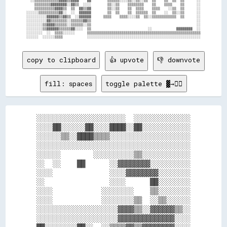
  ░░▒▒▒▒▒▒▒▒▒▒▒▒▓▓▓▓▒▒▓▓▓▓    ▓▓        ▒▒▒▒▒▒░░░░▒▒░░▒▒░░▒▒  ▒▒    ▒▒  ▒▒  ▒▒      ░░

    ▒▒▒▒▒▒▒▒▓▓▓▓▓▓▓▓░░▓▓▒▒  ░░░░        ▒▒░░▒▒    ▒▒▒▒▒▒▒▒    ▒▒    ▒▒▒▒    ▒▒      ░░

    ▒▒▒▒▒▒▒▒▒▒▓▓▓▓▒▒  ▒▒  ▓▓▒▒▓▓        ▒▒░░▒▒    ▒▒  ▒▒▒▒    ▒▒▒▒    ░░▒▒  ▒▒      ░░

░░░░░░▒▒▒▒▒▒▒▒▒▒▓▓░░  ░░  ▓▓▓▓▓▓        ▒▒  ▒▒    ▒▒  ▒▒▒▒▒▒  ▒▒    ░░  ▒▒░░▒▒      ░░

░░░░░░░░░░▓▓▓▓▓▓▒▒▓▓▒▒  ░░▓▓▓▓▓▓      ▒▒▒▒    ▒▒▒▒░░░░▒▒  ▒▒░░▒▒▒▒▒▒▒▒▒▒▒▒  ▒▒      ░░

░░░░░░░░░░▓▓▒▒▒▒▒▒▒▒░░▒▒▒▒▒▒▓▓▒▒                                                    ░░

░░░░░░░░▒▒▓▓▓▓▒▒▒▒▒▒░░▒▒▒▒▒▒░░▒▒                                                    ░░

░░░░░░░░▒▒▓▓▓▓▓▓▒▒▒▒▒▒▓▓░░░░  ▒▒                            ░░            ▓▓▓▓▓▓▓▓  ░░

░░░░░░░░  ░░  ▒▒▒▒░░░░░░      ▒▒▒▒▒▒▒▒▒▒▒▒▒▒▒▒▒▒▒▒▒▒▒▒▒▒▒▒▒▒▒▒▒▒▒▒▒▒▒▒▒▒▒▒▒▒▒▒▒▒▒▒▒▒▒▒

copy to clipboard
👍 upvote
👎 downvote
fill: spaces
toggle palette ▓→✊🏽
░░░░░░░░░░░░░░░░░░░░░░  ░░░░░░░░░░░░░░

░░░░██░░░░░░██░░░░████░░██░░░░░░░░░░░░

░░░░░░▒▒░░████▒▒▒▒░░░░░░░░░░░░░░░░░░░░

░░░░░░░░░░░░░░░░░░░░░░░░░░░░░░░░░░░░░░

░░░░░░        ░░░░░░░░░░▒▒░░░░░░░░░░░░

░░  ░░    ██      ░░▓▓▓▓▓▓▓▓░░░░░░░░░░

░░░░              ░░░░▓▓▓▓▓▓▓▓░░░░░░░░

░░                ░░░░      ██░░░░░░░░

░░░░            ░░░░░░░░    ▒▒░░░░░░░░

░░░░            ░░░░░░░░▒▒  ░░▒▒░░░░░░

░░░░░░░░░░░░░░░░░░░░▓▓▓▓▒▒░░▓▓▓▓▓▓▒▒░░

░░░░░░░░░░░░░░░░░░░░▓▓▓▓▓▓▓▓▓▓▓▓▓▓░░░░
