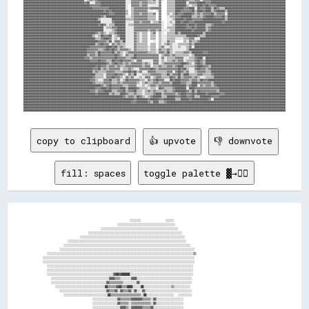
copy to clipboard
👍 upvote
👎 downvote
fill: spaces
toggle palette ▓→✊🏽
                                              ░░░░░░░░            ░░░░░░                                            

                                        ░░░░░░░░░░░░░░░░░░░░░░░░░░░░░░░░░░░░░░░░░░                                  

                                ░░░░░░░░░░░░░░░░░░░░░░░░░░░░░░░░░░░░░░░░░░░░░░░░░░░░░░░░                            

                          ░░░░░░░░░░░░░░░░░░░░░░░░░░░░░░░░░░░░░░░░░░░░░░░░░░░░░░░░░░░░░░░░░░░░                      

                      ░░░░░░░░░░░░░░░░░░░░░░░░░░░░░░░░░░░░░░░░░░░░░░░░░░░░░░░░░░░░░░░░░░░░░░░░░░░░                  

                ░░░░░░░░░░░░░░░░░░░░░░░░░░░░░░░░░░░░░░░░░░░░░░░░░░░░░░░░░░░░░░░░░░░░░░░░░░░░░░░░░░░░░░              

              ░░░░░░░░░░░░░░░░░░░░░░░░░░░░░░░░░░░░░░░░░░░░░░░░░░░░░░░░░░░░░░░░░░░░░░░░░░░░░░░░░░░░░░░░░░░░          

            ░░░░░░░░░░░░░░░░░░░░░░░░░░░░░░░░░░░░░░░░░░░░░░░░░░░░░░░░░░░░░░░░░░░░░░░░░░░░░░░░░░░░░░░░░░░░░░░░░░      

      ░░░░░░░░░░░░░░░░░░░░░░░░░░░░░░░░░░░░░░░░░░░░░░░░░░░░░░░░░░░░░░░░░░░░░░░░░░░░░░░░░░░░░░░░░░░░░░░░░░░░░░░░░░▒▒  

    ░░░░░░░░░░░░░░░░░░░░░░░░░░░░░░░░░░░░░░░░░░░░░░░░░░░░░░░░░░░░░░░░░░░░░░░░░░░░░░░░░░░░░░░░░░░░░░░░░░░░░░░░░░░░░░  

    ░░░░░░░░░░░░░░░░░░░░░░░░░░░░░░░░░░░░░░░░░░░░░░░░░░░░░░░░░░░░░░░░░░░░░░░░░░░░░░░░░░░░░░░░░░░░░░░░░░░░░░░░░░░░░░  

      ░░░░░░░░░░░░░░░░░░░░░░░░░░░░░░░░░░░░░░░░░░░░░░░░░░░░░░░░░░░░░░░░░░░░░░░░░░░░░░░░░░░░░░░░░░░░░░░░░░░░░░░░░░    

      ░░░░░░░░░░░░░░░░░░░░░░░░░░░░░░░░░░░░░░░░░░░░░░░░░░░░░░░░░░░░░░░░░░░░░░░░░░░░░░░░░░░░░░░░░░░░░░░░░░░░░░░░░░    

      ░░░░░░░░░░░░░░░░░░░░░░░░░░░░░░░░░░░░░░░░░░░░░░░░▓▓██▓▓██████░░░░░░░░░░░░░░░░░░░░░░░░░░░░░░░░░░░░░░░░░░░░░░    

        ░░░░░░░░░░░░░░░░░░░░░░░░░░░░░░░░░░░░░░░░░░▓▓▓▓▒▒▒▒░░░░░░░░▓▓▓▓░░░░░░░░░░░░░░░░░░░░░░░░░░░░░░░░░░░░░░░░      

        ░░░░░░░░░░░░░░░░░░░░░░░░░░░░░░░░░░░░░░░░▓▓▒▒▒▒▒▒▒▒▒▒░░░░░░░░░░▓▓░░░░░░░░░░░░░░░░░░░░░░░░░░░░░░░░░░░░░░      

          ░░░░░░░░░░░░░░░░░░░░░░░░░░░░░░░░░░░░██▒▒▒▒▒▒▓▓██▒▒▒▒████░░░░░░██░░░░░░░░░░░░░░░░░░░░▒▒░░░░░░░░░░░░        

            ░░░░░░░░░░░░░░░░░░░░░░░░░░░░░░░░░░▓▓▒▒▒▒▓▓░░▓▓▒▒▒▒▓▓░░▓▓░░░░▓▓░░░░░░░░░░░░░░░░░░░░░░░░░░░░░░░░░░        

              ░░░░░░░░░░░░░░░░░░░░░░░░░░░░░░░░██▒▒▒▒▒▒▒▒▒▒▒▒▒▒▒▒▒▒▒▒▒▒░░██░░░░░░░░░░░░░░░░░░░░  ░░░░░░░░░░          

                            ░░░░░░░░░░░░░░░░░░▓▓▒▒▒▒▒▒▒▒▓▓▓▓▓▓▓▓▒▒▒▒▒▒░░▓▓░░░░░░░░░░░░░░░░░░░░                      

                            ░░░░░░░░░░░░░░░░░░▓▓▒▒▒▒▒▒░░▒▒▒▒▒▒▒▒▒▒▒▒▒▒░░▓▓░░░░░░░░░░░░░░░░░░░░                      

                            ░░░░░░░░░░░░░░░░░░░░▓▓▓▓▒▒░░▓▓▓▓▓▓▓▓▒▒▒▒▒▒▓▓░░░░░░░░░░░░░░░░░░░░░░                      
