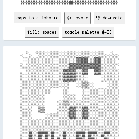
copy to clipboard
👍 upvote
👎 downvote
fill: spaces
toggle palette ▓→✊🏽
    ░░    ░░░░░░░░░░░░░░░░░░░░░░░░░░░░░░░░░░░░░░░░░░░░    ░░    

░░    ░░    ░░░░░░░░░░░░░░░░░░░░░░░░░░░░░░░░░░░░░░░░░░░░░░░░░░░░

  ░░░░░░░░░░░░░░░░░░░░░░░░░░░░░░░░░░▓▓▓▓▓▓▓▓░░░░▓▓▓▓░░░░░░░░░░░░

  ░░░░░░░░░░░░░░░░░░░░░░░░░░░░░░░░░░▓▓▓▓▓▓▓▓░░░░▓▓▓▓░░░░░░░░░░  

░░  ░░░░░░░░░░░░░░░░░░░░░░░░░░░░▓▓▓▓▓▓▓▓▓▓▓▓▓▓▓▓▓▓▓▓░░░░░░░░░░░░

░░░░░░░░░░░░░░░░░░░░░░░░░░░░░░░░▓▓▓▓▓▓▓▓▓▓▓▓▓▓▓▓▓▓▓▓░░░░░░░░░░  

    ░░░░░░░░░░░░░░░░░░░░░░░░▓▓▓▓▓▓▓▓░░░░▓▓▓▓    ▓▓▓▓░░░░░░░░░░░░

░░░░░░░░░░░░░░░░░░░░░░░░░░░░▓▓▓▓▓▓▓▓░░░░▓▓▓▓    ▓▓▓▓░░░░░░░░░░░░

░░░░░░░░░░░░░░░░░░░░░░░░░░░░▓▓▓▓▓▓▓▓░░░░░░░░        ░░░░░░░░░░░░

░░░░░░░░░░░░░░░░░░░░░░░░░░░░▓▓▓▓▓▓▓▓░░░░░░░░        ░░░░░░░░░░░░

░░░░░░░░░░░░░░░░░░░░░░░░░░░░░░░░    ░░░░▒▒▒▒░░░░        ░░░░░░░░

░░░░░░░░░░░░░░░░░░░░░░░░░░░░░░░░    ░░░░▒▒▒▒░░░░        ░░░░░░░░

░░░░░░░░░░░░░░░░░░░░        ░░░░        ░░░░░░░░░░░░░░░░░░░░░░░░

░░░░░░░░░░░░░░░░░░░░        ░░░░        ░░░░░░░░░░░░░░░░░░░░░░░░

░░░░░░░░░░░░░░░░            ░░░░░░░░    ░░░░░░░░░░░░░░░░░░░░░░░░

░░░░░░░░░░░░░░░░            ░░░░░░░░    ░░░░░░░░░░░░░░░░░░░░░░░░

░░░░░░░░░░░░░░░░        ░░░░▒▒▒▒░░░░░░░░░░░░░░░░░░░░░░░░░░░░░░░░

░░░░░░░░░░░░░░░░        ░░░░▒▒▒▒░░░░░░░░░░░░░░░░░░░░░░░░░░░░░░░░

░░░░░░░░    ▒▒▒▒        ░░░░░░░░▓▓▓▓░░░░▓▓▓▓░░░░░░░░░░░░░░░░░░░░

░░░░░░░░    ▒▒▒▒        ░░░░░░░░▓▓▓▓░░░░▓▓▓▓░░░░░░░░░░░░░░░░░░░░

░░░░░░░░        ░░░░░░░░░░░░░░░░▓▓▓▓░░░░▓▓▓▓░░░░░░░░░░░░░░░░░░░░

░░░░░░░░        ░░░░░░░░░░░░░░░░▓▓▓▓░░░░▓▓▓▓░░░░░░░░░░░░░░░░░░░░

░░░░░░░░░░░░░░░░░░░░░░░░░░░░░░░░░░░░░░░░░░░░░░░░░░░░░░░░░░░░░░░░

░░░░░░░░░░░░░░░░░░░░░░░░░░░░░░░░░░░░░░░░░░░░░░░░░░░░░░░░░░░░░░░░

░░░░░░░░░░░░░░░░░░░░░░░░░░░░░░░░░░░░░░░░░░░░░░░░░░░░░░░░░░░░░░░░

░░░░░░░░░░░░░░░░░░░░░░░░░░░░░░░░░░░░░░░░░░░░░░░░░░░░░░░░░░░░░░░░

░░░░░░██░░░░██████░░██░░░░░░██░░░░░░██████░░██████░░░░████░░░░░░

░░░░░░██░░░░██░░██░░██░░░░░░██░░░░░░██░░██░░██░░░░░░██░░░░░░░░░░

░░  ░░██░░  ██  ██  ██  ██  ██  ░░  ████▒▒  ████░░  ░░██░░  ░░  
