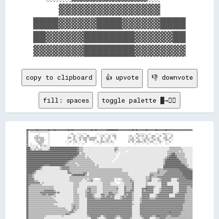
    ▓▓▓▓▓▓▓▓▓▓▓▓▓▓▓▓    

████▓▓▓▓▓▓████▓▓▓▓▓▓████

██▓▓▓▓▓▓████████▓▓▓▓▓▓██

copy to clipboard
👍 upvote
👎 downvote
fill: spaces
toggle palette ▓→✊🏽
██▓▓▓▓▓▓▓▓██▓▓▓▓▓▓▓▓▓▓██▓▓▓▓██▓▓▓▓▓▓▓▓▓▓▓▓██▓▓██▓▓▓▓▓▓▓▓▓▓▓▓▓▓▓▓▓▓██▓▓██▓▓▓▓▓▓▓▓▓▓████████████▓▓▓▓▓▓▓▓▓▓▓▓▓▓██▓▓██▓▓▓▓▓▓▓▓██▓▓▓▓▓▓▓▓██▓▓▓▓▓▓▓▓██▓▓▓▓▓▓▓▓▓▓▓▓▓▓▓▓▓▓▓▓▓▓▓▓▓▓

▓▓  ░░░░░░░░░░░░░░░░░░░░                                                                                                                                                  

▓▓          ░░        ░░                    ░░▒▒    ░░░░  ░░░░          ░░  ░░  ░░░░  ░░░░░░                    ▒▒░░░░░░░░  ░░░░    ░░░░  ░░▒▒░░░░░░░░                    

▓▓      ░░▒▒░░        ░░                  ░░    ▒▒░░  ░░▒▒    ▓▓      ░░  ░░░░▒▒    ▒▒  ▒▒▒▒            ░░▒▒  ░░  ▒▒░░▒▒  ▒▒    ▒▒▒▒    ▒▒    ▒▒    ▒▒                    

▓▓      ▒▒▒▒▒▒▒▒▒▒    ░░                  ▒▒▒▒  ▒▒  ░░▒▒░░▒▒▒▒░░▒▒▒▒▒▒▒▒    ▒▒  ░░░░▒▒    ▒▒            ░░░░▒▒  ▒▒░░  ░░░░▒▒░░░░▒▒░░░░▒▒    ▒▒▒▒  ▒▒░░                    

▓▓      ░░▒▒░░▒▒▒▒░░  ░░                  ░░  ░░▒▒░░  ▒▒  ▒▒▒▒  ▒▒▒▒▒▒░░    ▒▒  ░░▒▒░░░░  ░░            ░░▒▒▒▒░░  ▒▒  ░░▒▒░░▒▒  ░░▒▒░░▒▒░░  ░░▒▒▒▒  ░░                    

▓▓        ▒▒▒▒▒▒▒▒    ░░                ░░  ▒▒  ░░▒▒  ░░    ▒▒      ░░  ▒▒░░▒▒▒▒░░▒▒  ▒▒░░              ▒▒  ▒▒  ▒▒▒▒▒▒░░▒▒░░  ▒▒▒▒    ░░▒▒░░  ░░  ▒▒                      

▓▓  ░░      ▒▒▒▒░░    ░░                  ░░    ░░  ░░  ░░░░          ░░  ░░░░  ░░  ░░  ░░                    ░░  ░░  ░░  ░░░░    ░░░░  ░░    ░░░░                        

▓▓  ░░░░░░░░  ▒▒░░▒▒░░░░                                                                                                                                                  

████░░░░░░▒▒  ░░░░░░░░░░████████████████████████████▓▓▒▒▒▒░░░░░░░░░░░░░░░░░░░░░░░░░░░░░░░░▒▒▒▒░░░░░░░░░░░░░░░░░░░░░░░░░░░░░░░░░░░░░░░░░░░░░░░░░░░░▒▒▒▒▒▒▒▒▒▒▒▒░░░░░░░░░░░░

████▒▒░░▒▒░░▒▒▒▒░░░░░░▒▒████████████████████████████▓▓▒▒▒▒░░░░░░░░░░░░░░░░░░░░░░░░░░░░░░░░▓▓▒▒░░░░░░░░░░░░░░░░░░░░░░░░░░░░░░░░░░░░░░░░░░░░░░░░░░░░▒▒▒▒▒▒▒▒▒▒▒▒▒▒░░░░░░░░░░

████████████████████████████████████████████████████▓▓▒▒▒▒░░░░░░░░░░░░░░░░░░░░░░░░░░░░░░░░▒▒░░░░░░░░░░  ░░░░░░░░░░░░░░░░░░░░░░░░░░░░░░░░░░░░░░░░▒▒▒▒▒▒▒▒▒▒▒▒░░▒▒░░░░░░░░░░

██████████████████████████████████████████████████████░░▒▒▒▒░░░░░░░░░░░░░░░░░░░░░░░░░░░░░░░░░░  ░░░░░░░░░░░░░░░░░░░░░░░░░░░░░░░░░░░░░░░░░░░░░░░░▒▒▒▒▓▓██▒▒▒▒▒▒▒▒▒▒░░░░░░░░

████████████████████████████████████████████████████▒▒▒▒▒▒▒▒░░░░░░░░░░░░░░░░░░░░░░░░░░░░░░░░  ░░░░░░░░░░░░░░░░░░░░░░░░░░░░░░░░░░░░░░░░░░░░░░░░░░▒▒▓▓████▓▓▒▒▒▒▒▒▒▒░░░░░░░░

████████████████████████████████████████████████▓▓▒▒▒▒▒▒▒▒▒▒░░▒▒░░░░░░░░░░░░░░░░░░░░░░░░░░░░  ░░░░░░░░░░░░░░░░░░░░░░░░░░░░░░░░░░░░░░░░░░░░░░░░▒▒▓▓████████▒▒▒▒▒▒▒▒░░░░░░░░

██████████████████████████████████████████████▓▓▒▒▒▒▒▒▒▒▒▒▒▒▒▒▒▒▒▒░░░░░░░░░░░░░░░░░░░░░░░░  ░░░░░░░░░░░░░░░░░░░░░░░░░░░░░░░░░░░░░░░░░░░░░░░░▒▒▓▓████████████▒▒▒▒▒▒▒▒░░░░░░

██████████████████████████████████████████▓▓▒▒▒▒▒▒▒▒▒▒▒▒▒▒▒▒▒▒▒▒▒▒▒▒░░░░░░░░░░░░░░░░░░░░  ░░░░░░░░░░░░░░░░░░░░░░░░░░░░░░░░░░░░░░░░░░░░░░░░░░▒▒████████████████▒▒▒▒▒▒░░░░░░

████████████████████████████████████████▓▓▒▒▒▒▒▒▒▒░░▒▒▒▒▒▒▒▒▒▒▒▒▒▒▒▒▒▒░░░░░░░░░░░░░░░░░░░░░░░░░░░░░░░░░░░░░░░░░░░░░░░░░░░░░░░░░░░░░░░░░░░░░░▒▒████████████████▓▓▒▒▒▒░░░░░░

██████████████████▓▓▓▓▓▓██████████████▓▓▒▒▒▒▒▒▒▒▒▒▒▒░░▒▒▒▒▒▒▒▒▒▒▒▒▒▒▒▒░░▒▒░░░░░░░░░░░░░░░░░░░░░░░░░░░░░░░░░░░░░░░░░░░░░░░░░░░░░░░░░░░░░░░░░░▓▓████████████████████▒▒▒▒░░░░

██████████████▓▓░░░░░░░░░░░░░░░░░░▒▒▓▓▓▓▓▓▓▓▒▒▒▒▒▒▒▒▒▒▒▒▒▒▒▒▒▒▒▒▒▒▒▒▒▒▒▒▒▒░░░░░░░░░░░░░░░░░░░░░░░░░░░░░░░░░░░░░░░░░░░░░░░░░░░░░░░░░░░░░░░░░░████████████████████████▒▒░░░░

████████████▓▓▒▒░░░░░░░░░░░░░░░░░░▒▒▓▓▓▓▓▓▓▓▒▒▒▒▒▒▒▒▒▒▒▒▒▒▒▒▒▒▒▒▒▒▒▒▒▒▒▒▒▒▒▒▒▒▒▒▒▒▒▒▒▒▒▒▒▒▒▒▒▒▒▒▒▒░░░░░░░░░░░░░░░░░░░░░░░░░░░░░░░░░░░░▒▒▒▒▒▒▓▓▓▓▓▓▓▓▓▓▓▓▓▓▓▓██████████▓▓▒▒

████████▓▓░░░░░░░░░░░░░░░░░░░░░░░░░░░░░░░░▓▓▒▒▒▒▒▒▒▒▒▒▒▒▒▒▒▒▒▒▒▒▒▒▒▒▒▒▒▒▒▒▒▒▒▒▒▒▒▒▒▒▒▒▒▒▒▒▒▒▒▒▒▒▒▒░░░░░░░░░░░░░░░░░░░░░░░░░░░░░░░░░░░░▓▓▒▒▒▒▒▒▒▒▓▓▓▓▓▓▓▓▓▓▓▓▓▓████████████

██████▓▓▒▒░░░░░░░░░░░░░░░░░░░░░░░░░░░░░░░░▓▓▓▓▒▒▒▒▒▒▒▒▒▒▒▒▓▓▓▓░░▒▒▒▒▒▒▒▒▒▒▒▒▒▒▒▒▒▒▒▒▒▒▒▒▒▒▒▒▒▒▒▒▒▒▒▒▒▒▒▒░░░░░░░░░░░░░░░░░░░░░░▒▒▒▒▒▒▒▒▓▓▒▒▒▒▒▒▓▓▓▓▓▓▓▓▓▓▓▓▓▓▓▓▓▓██████████

██▓▓▓▓▒▒░░░░░░░░░░░░░░░░░░░░░░░░░░░░░░░░░░░░░░▓▓████████████▒▒░░▒▒▒▒▒▒▒▒▒▒▒▒▒▒▒▒▒▒▒▒▒▒▒▒▒▒▒▒▒▒▒▒▒▒▒▒▒▒▒▒░░░░░░░░░░░░░░░░░░░░░░▓▓▓▓▒▒▒▒▒▒▒▒▒▒▓▓▓▓▓▓▓▓▓▓▓▓▓▓▓▓▓▓▓▓██████████

██▓▓▓▓▒▒░░░░░░░░░░░░░░░░░░░░░░░░░░░░░░░░░░░░▒▒▒▒▒▒▒▒▒▒▒▒▒▒▒▒▒▒▒▒▒▒▒▒▒▒▒▒▒▒▒▒▒▒▒▒▒▒▒▒▒▒▒▒▒▒▒▒▒▒▒▒▒▒▒▒▒▒▒▒▒▒░░░░░░░░░░░░░░░░▒▒▒▒▓▓▒▒▒▒▒▒▓▓▓▓▓▓▓▓▓▓▓▓▓▓▓▓▓▓▓▓▓▓▓▓▓▓▓▓████████

██▓▓▓▓▓▓░░░░░░░░░░░░░░░░░░░░░░░░░░░░░░░░░░░░▒▒▒▒▒▒▒▒▒▒▒▒▒▒░░▒▒░░▒▒▒▒░░    ░░▒▒▒▒▒▒▒▒▒▒▒▒▒▒  ░░  ░░▒▒▒▒▒▒▒▒▒▒░░░░░░░░░░░░░░▒▒▒▒▓▓░░░░░░░░▒▒▓▓▓▓▓▓▓▓▓▓░░░░░░▒▒▓▓▓▓▓▓▓▓██████

██▓▓▓▓▓▓▒▒▒▒░░░░░░░░░░░░░░░░░░░░░░░░░░░░░░░░▒▒▒▒▒▒▒▒▒▒▒▒░░░░░░▒▒▒▒▓▓░░░░░░░░▒▒▒▒▒▒▒▒▒▒▒▒▒▒  ░░░░░░▒▒▒▒▒▒▒▒▓▓▒▒░░░░░░░░░░░░▒▒▓▓▓▓░░░░░░▒▒▒▒▓▓▓▓▓▓▓▓▓▓░░░░░░▓▓▓▓▓▓▓▓▓▓▓▓▓▓▓▓

██▓▓▓▓▓▓▓▓▓▓▓▓░░▒▒░░░░░░░░░░░░░░░░░░░░░░░░░░░░░░▒▒▒▒▒▒░░░░░░░░░░░░░░░░░░░░░░░░▒▒▒▒▒▒▒▒░░░░░░    ░░░░▒▒▒▒▒▒▒▒▓▓░░░░░░░░░░░░▒▒░░░░░░░░░░░░░░▓▓▓▓▓▓░░░░░░░░░░░░▓▓▓▓▓▓▓▓▓▓▓▓▓▓

██▓▓▒▒▒▒▒▒▒▒▒▒▒▒░░░░░░░░░░░░░░░░░░░░░░░░░░░░░░░░▒▒▒▒▒▒░░░░░░░░░░░░░░░░░░░░░░░░▒▒▒▒▒▒▒▒░░░░░░░░░░░░░░▒▒▒▒▒▒▒▒▓▓░░░░░░░░░░░░▒▒░░░░░░░░░░░░░░▓▓▓▓▓▓░░░░░░░░░░░░▓▓▓▓▓▓▓▓▓▓▓▓▓▓

██▒▒▒▒▒▒▒▒▒▒▒▒▒▒▒▒▒▒▒▒▒▒▒▒▒▒░░░░░░░░░░░░░░░░░░░░▒▒▒▒▒▒░░░░░░░░▒▒▒▒▒▒▒▒▒▒░░░░░░▒▒▒▒▒▒▒▒▒▒▒▒▒▒▒▒░░░░░░▓▓▒▒▒▒▒▒▓▓░░░░░░░░░░░░▓▓▓▓▓▓▓▓▒▒░░░░░░▓▓▓▓▓▓▓▓▓▓▓▓░░░░░░▓▓▓▓▓▓▓▓▒▒▒▒▓▓

██▒▒▒▒▒▒▒▒▒▒▒▒▒▒▒▒▒▒▒▒▒▒▒▒▒▒░░░░░░░░░░░░░░░░░░░░▒▒▒▒░░░░░░░░░░▓▓▓▓▒▒▒▒▒▒░░░░░░▒▒▒▒▒▒▒▒▒▒▒▒▒▒▓▓░░░░░░▓▓▒▒▒▒▒▒▓▓░░░░░░░░▓▓▓▓██▓▓▓▓▓▓░░░░░░▒▒▓▓▓▓▓▓▓▓▓▓▓▓░░░░░░▓▓▓▓▓▓▓▓▒▒▒▒▒▒

██▒▒▒▒▒▒▒▒▒▒▒▒▒▒▒▒▓▓▓▓▓▓▓▓▓▓▒▒░░░░░░░░░░░░░░░░░░▒▒▒▒░░░░░░░░▒▒▒▒▓▓▒▒▒▒▒▒░░░░░░▒▒▒▒▒▒▒▒▒▒▒▒▒▒▒▒░░░░░░▓▓▒▒▒▒▓▓▓▓░░░░░░░░▓▓▒▒▓▓▓▓▓▓▓▓░░░░░░▒▒▓▓▓▓▓▓▓▓▓▓▓▓░░░░░░▓▓▓▓▓▓▓▓▒▒▒▒▒▒

██▒▒▒▒▒▒▒▒▒▒▒▒▓▓▓▓▓▓▓▓▓▓▓▓▓▓▓▓▒▒▓▓░░░░░░░░░░░░░░▒▒▒▒░░░░░░░░▒▒▓▓▓▓▒▒▒▒▒▒░░░░░░▒▒▒▒▒▒▓▓▓▓▒▒▒▒▒▒░░░░░░▓▓▓▓▓▓▓▓▒▒░░░░░░░░▓▓▓▓▓▓▓▓▓▓▓▓░░░░░░▓▓▓▓▓▓▓▓▓▓▓▓▓▓░░░░▒▒▓▓▓▓▓▓▓▓▒▒▒▒▒▒

██▒▒▒▒▒▒▒▒▒▒▒▒▒▒▓▓▓▓▒▒▓▓▓▓▓▓▒▒░░░░░░░░░░░░░░░░░░▒▒▒▒▒▒░░░░░░▒▒▓▓▓▓▓▓▒▒░░░░░░▓▓▓▓▒▒▒▒▓▓▓▓▓▓▒▒░░░░░░░░▓▓▒▒▓▓▓▓▒▒░░░░░░░░▓▓▓▓▓▓▓▓░░░░░░▒▒▓▓▓▓▓▓▓▓▓▓▓▓░░░░░░▓▓▓▓▓▓▓▓▓▓▒▒▒▒▒▒▒▒

██▒▒▒▒▒▒▒▒▒▒▒▒▒▒▒▒▒▒▒▒▒▒▒▒░░▒▒░░░░░░░░░░░░░░░░░░▒▒▒▒▒▒░░░░░░▒▒▓▓▓▓▓▓▒▒░░░░░░▒▒▓▓▒▒▓▓▓▓▒▒▓▓░░░░░░▒▒▓▓▒▒▓▓▓▓▓▓▒▒░░░░░░░░▓▓▓▓▓▓▓▓░░░░░░▒▒▓▓▓▓▓▓▓▓▓▓▓▓░░░░░░▓▓▓▓▓▓▓▓▓▓▒▒▒▒▒▒▒▒

██▒▒▒▒▒▒▒▒▒▒▒▒▒▒▒▒▒▒▒▒▒▒▒▒▒▒░░░░░░░░░░░░░░░░░░░░▒▒▒▒▒▒░░░░░░░░▓▓▓▓▓▓▓▓▒▒▒▒▒▒▓▓▓▓▓▓▓▓▓▓▓▓▓▓░░░░░░▒▒▓▓▓▓▓▓▓▓▓▓▒▒░░░░░░▒▒▓▓▓▓▓▓▓▓▒▒▒▒▒▒▓▓▓▓▓▓▓▓▓▓▓▓▓▓▓▓▓▓▓▓▓▓▓▓▓▓▓▓▓▓▒▒▒▒▒▒▒▒

██▒▒▒▒▒▒▒▒▒▒▒▒▒▒▒▒▒▒▒▒▒▒▒▒▒▒▒▒░░░░░░░░░░░░░░░░░░▒▒▒▒▒▒░░░░░░░░▓▓▓▓▓▓▓▓▓▓▓▓▓▓▓▓▓▓▓▓▓▓▓▓▓▓▓▓▓▓▓▓▓▓▓▓▓▓▓▓▓▓▓▓▓▓▒▒░░░░░░▒▒▓▓▓▓▓▓▓▓▓▓▓▓▓▓▓▓▓▓▓▓▓▓▓▓▓▓▓▓▓▓▓▓▓▓▓▓▓▓▓▓▓▓▓▓▒▒▒▒▒▒▒▒

██▒▒▒▒▒▒▒▒▒▒▒▒▒▒▒▒▒▒▒▒▒▒▒▒▒▒▒▒▒▒░░░░░░░░░░░░░░░░▒▒▒▒▒▒░░░░░░░░▓▓▓▓▓▓▓▓▓▓▓▓▓▓▓▓▓▓▓▓▓▓▓▓▓▓▓▓▓▓▓▓▓▓▓▓▓▓▓▓▓▓▓▓▓▓░░░░░░░░▒▒▓▓▓▓▓▓▓▓▓▓▓▓▓▓▓▓▓▓▓▓▓▓▓▓▓▓▓▓▓▓▓▓▓▓▓▓▓▓▓▓▓▓▓▓▒▒▒▒▒▒▒▒

██▒▒▒▒▒▒▒▒▒▒▒▒▒▒▒▒▒▒▒▒▒▒▒▒▒▒░░░░░░░░░░░░░░░░░░▒▒▒▒▒▒▒▒░░░░░░░░▓▓▓▓▓▓▓▓▓▓▓▓▓▓▓▓▓▓▓▓▓▓▓▓▓▓▓▓▓▓▓▓▓▓▓▓▓▓▓▓▓▓▓▓▓▓▒▒░░░░░░▓▓▓▓▓▓▓▓▓▓▓▓▓▓▓▓▓▓▓▓▓▓▓▓▓▓▓▓▓▓▓▓▓▓▓▓▓▓▓▓▓▓▓▓▒▒▒▒▒▒▒▒▒▒

██▒▒▒▒▒▒▒▒▒▒▒▒▒▒▒▒▒▒▒▒▒▒▒▒▒▒▒▒▒▒░░░░░░░░░░░░░░▒▒▓▓▒▒▒▒░░░░░░░░▓▓▓▓▓▓▓▓▓▓▓▓▓▓▓▓▓▓▓▓▓▓▓▓▓▓▓▓▓▓▓▓▓▓▓▓▓▓▓▓▓▓▓▓▓▓░░░░░░░░▓▓▓▓▓▓▓▓▓▓▓▓▓▓▓▓▓▓▓▓▓▓▓▓▓▓▓▓▓▓▓▓▓▓▓▓▓▓▓▓▓▓▓▓▒▒▒▒▒▒▒▒▒▒

██▒▒▒▒▒▒▒▒▒▒▒▒▒▒▒▒▒▒▒▒▒▒▒▒▒▒▒▒▒▒▒▒▒▒▒▒▒▒░░░░░░▒▒▓▓▒▒▒▒░░░░░░░░▓▓▓▓▓▓▓▓▓▓▓▓▓▓▓▓▓▓▓▓▓▓▓▓▓▓▓▓▓▓▓▓▓▓▓▓▓▓▓▓▓▓▓▓▓▓░░░░░░░░▓▓▓▓▓▓▓▓▓▓▓▓▓▓▓▓▓▓▓▓▓▓▓▓▓▓▓▓▓▓▓▓▓▓▓▓▓▓▓▓▓▓▓▓▒▒▒▒▒▒▒▒▒▒

██▒▒▒▒▒▒▒▒▒▒▒▒▒▒▒▒▒▒▒▒▒▒▒▒▒▒▒▒▒▒▒▒▒▒▒▒▒▒▒▒░░░░▓▓▒▒▒▒░░░░░░░░░░▓▓▓▓▓▓▓▓▓▓▓▓▓▓▓▓▓▓▓▓▓▓▓▓▓▓▓▓▓▓▓▓▓▓▓▓▓▓▓▓▓▓▓▓▓▓░░░░░░░░▓▓▓▓▓▓▓▓▓▓▓▓▓▓▓▓▓▓▓▓▓▓▓▓▓▓▓▓▓▓▓▓▓▓▓▓▓▓▓▓▓▓▓▓▒▒▒▒▒▒▒▒▒▒

██▒▒▒▒▒▒▒▒▒▒▒▒▒▒▒▒▒▒▒▒▒▒▒▒▒▒▒▒▒▒▒▒▒▒▒▒▒▒▒▒▒▒▓▓▓▓▒▒░░░░░░░░░░░░▓▓▓▓▓▓▓▓▓▓▓▓▓▓▓▓▓▓▓▓▓▓▓▓▓▓▓▓▓▓▓▓▓▓▓▓▓▓▓▓▓▓▓▓▓▓░░░░░░░░▓▓▓▓▓▓▓▓▓▓▓▓▓▓▓▓▓▓▓▓▓▓▓▓▓▓▓▓▓▓██▓▓▓▓▓▓▓▓▓▓▒▒▒▒▒▒▒▒▒▒▒▒

██▒▒▒▒▒▒▒▒▒▒▒▒▒▒▒▒▒▒▒▒▒▒▒▒▒▒▒▒▒▒▒▒▒▒▒▒▒▒▓▓▓▓▒▒░░░░░░░░░░░░░░░░▓▓▓▓▓▓▓▓▓▓▓▓▓▓▓▓▓▓▓▓▓▓▓▓▓▓▓▓▓▓▓▓▓▓▓▓▓▓▓▓▓▓▓▓▓▓░░░░░░░░▓▓▓▓▓▓▓▓▓▓▓▓▓▓▓▓▓▓▓▓▓▓▓▓▓▓▓▓▓▓▓▓▓▓▓▓▓▓▓▓▓▓▒▒▒▒▒▒▒▒▒▒▒▒

██▒▒▒▒▒▒▒▒▒▒▒▒▒▒▒▒▒▒░░░░░░░░░░░░░░░░▒▒░░░░░░░░░░░░░░░░░░░░░░░░▒▒▓▓▓▓▓▓▓▓▓▓▓▓░░▒▒▓▓▓▓▓▓▓▓▓▓▓▓▒▒▒▒▓▓▓▓▓▓▓▓▓▓▓▓░░░░░░░░▒▒▓▓▓▓▓▓▓▓▓▓▒▒▒▒▓▓██▓▓▓▓▓▓▓▓▒▒▒▒▓▓▓▓▓▓▓▓▒▒▒▒▒▒▒▒▒▒▒▒▒▒

██▒▒▒▒▒▒▒▒▒▒▒▒▒▒▒▒░░░░░░░░░░░░░░░░░░░░░░░░░░░░░░░░░░░░░░░░░░░░░░░░▓▓▓▓▓▓▒▒░░░░░░▒▒▓▓▓▓▓▓▓▓▒▒░░░░▒▒▓▓▓▓▓▓▓▓▒▒░░░░░░░░░░▒▒▓▓▓▓▓▓░░░░░░▒▒▒▒▓▓▓▓▓▓▒▒▒▒▒▒▒▒▒▒▒▒▒▒▒▒▒▒▒▒▒▒▒▒▒▒▒▒
