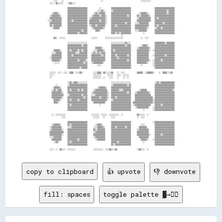
copy to clipboard
👍 upvote
👎 downvote
fill: spaces
toggle palette ▓→✊🏽