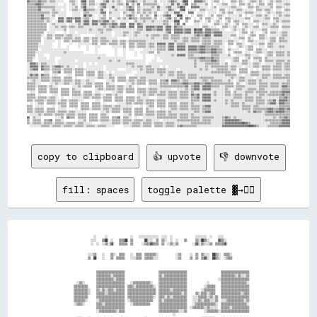
copy to clipboard
👍 upvote
👎 downvote
fill: spaces
toggle palette ▓→✊🏽
                                                                                                                                
                  ░░      ░░                ░░    ░░░░░░░░░░░░░░  ░░░░  ░░                ░░░░░░░░  ░░    ░░░░                  
                ░░░░    ▒▒██  ░░    ▒▒▒▒██  ▒▒        ██░░░░  ▒▒  ▒▒░░  ░░  ░░    ▒▒      ▒▒░░██▒▒░░      ▓▓▒▒░░                
                ░░  ░░  ░░▒▒░░▓▓    ▒▒▒▒▒▒  ▒▒      ░░▒▒▒▒▓▓▒▒▒▒  ▒▒  ░░▒▒░░▒▒          ░░▓▓░░▒▒░░░░▒▒  ▒▒▒▒▒▒▓▓                
                                                                                                                                
                                                                                                                                
              ░░░░▒▒    ░░    ▒▒░░  ▒▒▒▒    ░░  ▒▒▒▒  ▒▒▒▒▒▒▒▒░░            ░░▒▒      ░░  ▒▒  ▒▒░░░░  ██▒▒░░  ▒▒▒▒░░            
              ▒▒  ██    ░░    ▒▒  ▒▒▒▒▒▒    ░░░░▒▒▒▒  ▒▒▒▒▒▒░░░░            ░░▒▒      ▒▒  ▒▒  ▒▒▓▓░░  ██▒▒░░  ░░▒▒▒▒            
                                                                                                                                
                                                                                                                                
                                                                                                                                
                    ▒▒▒▒▒▒▒▒▒▒▒▒▒▒▒▒▒▒▒▒                        ▒▒▒▒▒▒▒▒▒▒▒▒▒▒▒▒▒▒▒▒                        ▒▒▒▒▒▒▒▒▒▒▒▒▒▒▒▒▒▒▒▒
                    ▒▒▒▒▒▒▒▒▒▒░░▒▒▒▒▒▒▒▒                        ▒▒░░▒▒▒▒▒▒▒▒▒▒▒▒▒▒▒▒                        ▒▒▒▒▒▒▒▒▒▒░░▒▒░░░░▒▒
                    ▒▒▒▒▒▒▒▒▒▒▒▒░░▒▒▒▒▒▒                        ▒▒▒▒▒▒▒▒▒▒▒▒▒▒▒▒▒▒▒▒                      ░░▒▒▒▒▒▒▒▒▒▒▒▒▒▒▒▒▒▒▒▒
      ░░▒▒░░        ▒▒▒▒▒▒▒▒▒▒▒▒▒▒▒▒▒▒▒▒    ░░▒▒▒▒▒▒▒▒▒▒▒▒░░    ▒▒▒▒▒▒▒▒▒▒▒▒▒▒▒▒▒▒▒▒              ░░        ▒▒▒▒▒▒▒▒▒▒▒▒▒▒▒▒▒▒░░
    ▒▒▒▒▒▒▒▒▒▒      ▒▒▒▒▒▒▒▒▒▒▒▒▒▒▒▒▒▒▒▒  ▒▒▒▒░░▒▒▒▒▒▒▒▒▒▒▒▒░░  ▒▒▒▒▒▒▒▒▒▒▒▒▒▒▒▒▒▒▒▒            ░░▒▒▒▒▒▒    ▒▒▒▒▒▒▒▒▒▒▒▒▒▒▒▒▒▒▒▒
    ▒▒▒▒▒▒▒▒▒▒░░    ▒▒░░▒▒░░▒▒▒▒░░▒▒▒▒▒▒  ▒▒▒▒▒▒▒▒▒▒▒▒▒▒▒▒▒▒▒▒  ▒▒▒▒▒▒▒▒░░▒▒▒▒▒▒▒▒▒▒          ░░▒▒▒▒▒▒▒▒    ▒▒▒▒▒▒▒▒▒▒▒▒▒▒▒▒▒▒▒▒
    ▒▒▒▒▒▒▒▒▒▒░░    ▒▒▒▒▒▒░░▒▒▒▒▒▒▒▒▒▒▒▒  ▒▒▒▒▒▒▒▒▒▒▒▒▒▒▒▒▒▒▒▒  ▒▒▒▒▒▒▒▒▒▒▒▒▒▒▒▒░░▒▒      ▒▒░░▒▒▒▒░░▒▒▒▒    ▒▒▒▒▒▒▒▒▒▒▒▒▒▒░░▒▒▒▒
    ▒▒▒▒▒▒▒▒▒▒      ▒▒▒▒▒▒▒▒▒▒▒▒▒▒▒▒▒▒▒▒  ▒▒▒▒▒▒▒▒▒▒▒▒▒▒▒▒▒▒░░  ▒▒▒▒░░▒▒░░▒▒▒▒▒▒▒▒▒▒    ░░░░▒▒▒▒▒▒░░▒▒░░▒▒  ▒▒▒▒▒▒▒▒▒▒▒▒▒▒▒▒▒▒▒▒
    ▒▒▒▒▒▒▒▒░░      ░░▒▒▒▒▒▒▒▒▒▒▒▒▒▒▒▒▒▒  ░░▒▒▒▒▒▒▒▒▒▒▒▒▒▒▒▒    ▒▒░░▒▒▒▒▒▒▒▒▒▒▒▒▒▒▒▒    ░░░░▒▒░░▒▒▒▒░░░░▒▒  ░░░░▒▒▒▒▒▒▒▒▒▒▒▒░░▒▒
    ░░▒▒▒▒░░        ▒▒▒▒░░▒▒▒▒▒▒▒▒▒▒▒▒▒▒    ░░▒▒▒▒▒▒▒▒▒▒▒▒      ▒▒▒▒▒▒▒▒▒▒▒▒▒▒▒▒▒▒▒▒    ░░▒▒▒▒▒▒▒▒▒▒▒▒▒▒░░  ▒▒▒▒▒▒▒▒▒▒▒▒▒▒▒▒▒▒░░
                    ▒▒▒▒▒▒▒▒▒▒▒▒▒▒▒▒▒▒▒▒                        ▒▒▒▒▒▒▒▒▒▒▒▒▒▒▒▒▒▒▒▒  ░░▒▒▒▒▒▒▒▒░░▒▒░░░░░░  ▒▒▒▒▒▒░░▒▒▒▒▒▒▒▒▒▒▒▒
                    ░░▒▒▒▒▒▒▒▒▒▒▒▒░░▒▒▒▒                        ▒▒▒▒▒▒▒▒▒▒▒▒▒▒░░░░▒▒            ░░▒▒▒▒▒▒▒▒░░▒▒▒▒▒▒▒▒▒▒▒▒▒▒▒▒▒▒▒▒
                                                                          ░░                                                    
      ░░░░    ░░                                      ░░                                      ░░░░░░░░░░                        
  ░░░░  ▒▒░░░░░░    ░░▒▒░░░░                                                                                                    
                                                                                                                                
                    ▒▒▒▒▒▒▒▒▒▒▒▒▒▒▒▒▒▒▒▒            ░░          ▒▒▒▒▒▒▒▒▒▒▒▒▒▒▒▒▒▒▒▒                        ▒▒▒▒▒▒▒▒▒▒▒▒▒▒▒▒▒▒▒▒
                    ▒▒▒▒▒▒▒▒▒▒▒▒▒▒▒▒▒▒▒▒          ░░░░▒▒░░      ░░▒▒▒▒▒▒▒▒▒▒▒▒▒▒▒▒▒▒                        ▒▒▒▒▒▒▒▒▒▒▒▒░░▒▒▒▒▒▒
    ░░▒▒▒▒░░        ▒▒▒▒▒▒▒▒▒▒▒▒▒▒▒▒▒▒▒▒      ░░▒▒░░▒▒▒▒▒▒      ▒▒▒▒▒▒▒▒▒▒▒▒▒▒▒▒▒▒▒▒        ░░▒▒▒▒▒▒░░      ▒▒▒▒▒▒▒▒▒▒▒▒░░▒▒▒▒▒▒
  ░░▒▒▒▒▒▒▒▒░░      ▒▒▒▒▒▒▒▒▒▒▒▒▒▒▒▒▒▒▒▒    ░░▒▒▒▒▒▒░░▒▒▒▒░░    ▒▒▒▒▒▒▒▒▒▒▒▒▒▒▒▒░░▒▒      ▒▒░░▒▒▒▒▒▒▒▒░░    ▒▒▒▒▒▒▒▒▒▒▒▒▒▒▒▒▒▒▒▒
  ▒▒▒▒▒▒▒▒▒▒▒▒      ▒▒▒▒▒▒▒▒▒▒▒▒▒▒▒▒▒▒▒▒  ░░▒▒▒▒▒▒▒▒▒▒▒▒▒▒░░    ▒▒▒▒▒▒▒▒▒▒▒▒▒▒▒▒▒▒▒▒      ░░▒▒▒▒▒▒▒▒▒▒▒▒    ▒▒░░▒▒▒▒▒▒▒▒▒▒▒▒▒▒▒▒
░░░░▒▒▒▒▒▒▒▒▒▒      ▒▒▒▒░░▒▒▒▒▒▒▒▒▒▒▒▒▒▒  ▒▒▒▒▒▒▒▒▒▒░░▒▒▒▒░░    ▒▒▒▒▒▒▒▒▒▒▒▒▒▒▒▒▒▒▒▒      ▒▒▒▒▒▒▒▒▒▒▒▒▒▒    ▒▒▒▒▒▒▒▒▒▒▒▒▒▒▒▒▒▒▒▒
  ▒▒▒▒▒▒▒▒▒▒▒▒      ▒▒▒▒▒▒▒▒▒▒▒▒▒▒▒▒▒▒▒▒  ▒▒▒▒▒▒▒▒▒▒▒▒▒▒▒▒░░    ▒▒▒▒▒▒▒▒▒▒▒▒▒▒░░▒▒▒▒    ░░░░▒▒▒▒▒▒▒▒▒▒      ▒▒▒▒▒▒▒▒░░▒▒▒▒▒▒▒▒▒▒
  ▒▒░░▒▒▒▒▒▒▒▒      ▒▒▒▒▒▒▒▒▒▒▒▒▒▒▒▒▒▒▒▒  ░░▒▒▒▒░░▒▒▒▒▒▒▒▒      ▒▒▒▒░░▒▒▒▒▒▒▒▒▒▒▒▒▒▒    ▒▒▒▒▒▒▒▒▒▒▒▒▒▒      ▒▒░░▒▒▒▒▒▒▒▒▒▒▒▒▒▒▒▒
    ░░▒▒▒▒▒▒        ▒▒▒▒▒▒▒▒▒▒▒▒▒▒▒▒▒▒▒▒    ░░▒▒▒▒▒▒▒▒▒▒░░      ▒▒▒▒▒▒▒▒▒▒▒▒▒▒▒▒▒▒▒▒    ▒▒▒▒▒▒▒▒▒▒▒▒░░      ░░▒▒▒▒░░▒▒▒▒▒▒▒▒▒▒▒▒
                    ▒▒▒▒▒▒▒▒▒▒▒▒▒▒░░▒▒▒▒        ▒▒▒▒░░          ▒▒▒▒▒▒▒▒▒▒▒▒▒▒▒▒▒▒▒▒    ░░░░▒▒▒▒▒▒▒▒        ▒▒▒▒▒▒▒▒▒▒▒▒▒▒▒▒▒▒▒▒
                    ▒▒▒▒▒▒▒▒▒▒░░▒▒▒▒▒▒▒▒                        ▒▒▒▒░░▒▒░░▒▒▒▒▒▒▒▒▒▒            ░░          ▒▒▒▒▒▒▒▒▒▒▒▒▒▒▒▒▒▒▒▒
                                                                          ░░                                                    
      ▒▒░░  ░░░░░░                          ░░░░░░        ░░░░░░░░░░░░░░░░░░                  ░░  ░░░░                          
                                                                                                                                
                    ░░░░░░░░░░░░░░░░░░░░                        ░░░░░░░░░░░░░░▒▒░░░░                        ▒▒▒▒▒▒▒▒▒▒░░▒▒▒▒▒▒▒▒
                    ▒▒▒▒▒▒▒▒▒▒▒▒▒▒░░▒▒▒▒                        ▒▒▒▒▒▒▒▒▒▒▒▒▒▒░░▒▒▒▒          ░░▒▒▒▒░░      ▒▒▒▒▒▒▒▒▒▒▒▒▒▒▒▒▒▒▒▒
                    ▒▒▒▒▒▒▒▒▒▒▒▒▒▒▒▒▒▒▒▒        ▒▒▒▒▒▒░░        ▒▒▒▒▒▒▒▒▒▒▒▒▒▒▒▒▒▒▒▒      ░░▒▒▒▒▒▒▒▒▒▒░░    ▒▒▒▒▒▒▒▒▒▒▒▒▒▒▒▒▒▒▒▒
      ▒▒▒▒▒▒░░      ▒▒░░▒▒▒▒▒▒░░▒▒░░▒▒▒▒      ░░░░▒▒▒▒▒▒░░      ▒▒░░▒▒▒▒▒▒▒▒▒▒▒▒▒▒▒▒      ▒▒▒▒▒▒▒▒▒▒▒▒░░  ░░▒▒▒▒▒▒▒▒▒▒▒▒▒▒▒▒▒▒▒▒
    ░░░░▒▒▒▒▒▒      ▒▒▒▒▒▒▒▒░░░░▒▒▒▒▒▒▒▒    ░░▒▒░░▒▒░░▒▒▒▒      ▒▒▒▒▒▒▒▒▒▒▒▒▒▒▒▒▒▒▒▒      ▒▒▒▒▒▒▒▒▒▒▒▒      ▒▒▒▒▒▒▒▒▒▒▒▒▒▒▒▒▒▒▒▒
    ▒▒▒▒▒▒▒▒▒▒      ▒▒▒▒░░▒▒▒▒▒▒▒▒▒▒▒▒▒▒    ▒▒▒▒▒▒▒▒▒▒░░▒▒      ▒▒▒▒░░▒▒▒▒▒▒▒▒▒▒░░▒▒      ▒▒▒▒▒▒▒▒▒▒▒▒    ░░▒▒▒▒▒▒▒▒▒▒░░▒▒▒▒▒▒▒▒
  ░░▒▒▒▒▒▒▒▒▒▒      ▒▒▒▒▒▒▒▒▒▒▒▒▒▒▒▒▒▒▒▒    ▒▒▒▒▒▒▒▒▒▒▒▒▒▒      ▒▒▒▒▒▒░░▒▒▒▒▒▒▒▒▒▒▒▒      ▒▒▒▒▒▒▒▒▒▒▒▒      ▒▒▒▒▒▒▒▒▒▒▒▒▒▒▒▒▒▒▒▒
    ▒▒▒▒▒▒▒▒░░      ▒▒▒▒▒▒▒▒▒▒░░▒▒▒▒▒▒░░    ▒▒▒▒▒▒▒▒▒▒▒▒▒▒      ▒▒▒▒▒▒▒▒▒▒▒▒▒▒▒▒░░▒▒      ▒▒▒▒▒▒▒▒▒▒▒▒░░  ░░▒▒▒▒▒▒░░▒▒▒▒▒▒▒▒▒▒▒▒
      ░░░░░░        ▒▒▒▒▒▒▒▒▒▒▒▒▒▒▒▒░░▒▒    ░░▒▒▒▒▒▒▒▒▒▒        ▒▒▒▒▒▒▒▒▒▒▒▒▒▒▒▒▒▒▒▒      ▒▒▒▒▒▒▒▒▒▒░░    ░░▒▒▒▒▒▒▒▒▒▒▒▒▒▒▒▒▒▒▒▒
                    ▒▒▒▒▒▒▒▒▒▒▒▒▒▒▒▒▒▒▒▒          ░░░░          ▒▒▒▒▒▒▒▒▒▒▒▒▒▒▒▒▒▒▒▒          ░░          ░░▒▒▒▒▒▒▒▒▒▒▒▒▒▒▒▒▒▒▒▒
                    ▒▒▒▒▒▒▒▒▒▒▒▒░░▒▒▒▒▒▒                        ▒▒▒▒▒▒▒▒▒▒▒▒▒▒▒▒▒▒▒▒                        ▒▒▒▒▒▒▒▒▒▒▒▒▒▒▒▒▒▒▒▒
                                                                                                                                
  ░░░░░░  ░░░░  ░░░░  ▒▒▒▒  ░░░░▒▒░░          ░░░░▒▒▒▒  ▒▒░░░░░░▒▒    ░░  ░░░░            ▒▒▒▒▒▒  ░░▒▒▒▒▒▒░░    ░░  ▒▒▒▒░░░░▒▒  
  ░░░░                                        ░░░░░░░░      ░░░░░░    ░░░░  ░░░░░░                                              
  ░░                                          ░░░░░░░░  ░░    ░░░░    ░░    ░░  ░░                                              
                                                                                                                                
                    ░░▒▒░░▒▒▒▒░░░░░░░░░░                        ░░░░░░░░░░░░░░░░░░░░                        ░░▒▒░░▒▒▒▒▒▒▒▒▒▒▒▒▒▒
        ░░          ░░▒▒▒▒▒▒▒▒▒▒▒▒▒▒▒▒▒▒                        ░░▒▒▒▒▒▒▒▒▒▒▒▒▒▒░░▒▒                        ▒▒▒▒▒▒▒▒▒▒▒▒▒▒▒▒▒▒▒▒
      ▒▒▒▒▒▒░░      ▒▒▒▒▒▒▒▒▒▒▒▒▒▒▒▒▒▒▒▒          ░░▒▒▒▒▒▒░░    ▒▒▒▒▒▒▒▒▒▒▒▒▒▒▒▒▒▒▒▒                        ▒▒▒▒▒▒▒▒▒▒▒▒▒▒▒▒▒▒▒▒
    ░░▒▒░░▒▒▒▒      ▒▒░░▒▒▒▒▒▒░░▒▒░░▒▒▒▒      ░░▒▒▒▒▒▒▒▒▒▒▒▒    ▒▒▒▒▒▒▒▒░░░░▒▒▒▒▒▒▒▒        ░░▒▒▒▒▒▒        ▒▒▒▒▒▒▒▒▒▒▒▒▒▒▒▒▒▒░░
    ▒▒▒▒▒▒▒▒▒▒░░    ▒▒▒▒▒▒▒▒▒▒▒▒▒▒▒▒▒▒▒▒    ░░▒▒▒▒▒▒▒▒▒▒▒▒▒▒░░  ▒▒▒▒▒▒▒▒▒▒▒▒▒▒▒▒░░▒▒    ░░▒▒▒▒▒▒▒▒▒▒▒▒░░    ▒▒▒▒▒▒▒▒▒▒▒▒▒▒▒▒▒▒▒▒
    ▒▒▒▒▒▒▒▒▒▒▒▒    ░░▒▒▒▒▒▒▒▒▒▒▒▒░░▒▒▒▒    ░░░░▒▒▒▒▒▒▒▒▒▒▒▒░░  ▒▒▒▒▒▒▒▒▒▒▒▒▒▒▒▒▒▒▒▒    ▒▒▒▒▒▒▒▒▒▒▒▒▒▒▒▒    ▒▒▒▒▒▒▒▒▒▒▒▒▒▒▒▒▒▒▒▒
    ▒▒▒▒▒▒▒▒▒▒░░    ▒▒▒▒▒▒▒▒▒▒▒▒▒▒▒▒░░▒▒    ▒▒▒▒▒▒▒▒░░▒▒▒▒▒▒░░  ▒▒▒▒░░▒▒▒▒▒▒▒▒▒▒▒▒▒▒    ▒▒▒▒▒▒▒▒▒▒▒▒▒▒▒▒▒▒  ▒▒▒▒▒▒▒▒▒▒▒▒▒▒▒▒▒▒▒▒
      ▒▒▒▒▒▒░░      ▒▒░░▒▒▒▒▒▒░░▒▒▒▒▒▒▒▒    ▒▒▒▒▒▒▒▒▒▒▒▒▒▒▒▒    ░░▒▒▒▒▒▒▒▒▒▒▒▒▒▒▒▒▒▒    ▒▒▒▒▒▒▒▒▒▒▒▒▒▒▒▒▒▒░░▒▒▒▒▒▒▒▒▒▒▒▒▒▒▒▒▒▒▒▒
      ▒▒▒▒░░        ▒▒▒▒▒▒▒▒▒▒▒▒▒▒▒▒▒▒▒▒      ▒▒▒▒▒▒▒▒▒▒▒▒      ▒▒▒▒▒▒▒▒▒▒▒▒▒▒▒▒▒▒▒▒  ▒▒▒▒▒▒▒▒▒▒▒▒▒▒▒▒▒▒▒▒░░▒▒▒▒▒▒▒▒▒▒▒▒▒▒▒▒▒▒▒▒
                    ▒▒░░▒▒▒▒▒▒▒▒▒▒▒▒▒▒▒▒            ░░          ▒▒▒▒▒▒▒▒▒▒▒▒▒▒▒▒▒▒▒▒  ░░▒▒▒▒▒▒▒▒▒▒▒▒▒▒▒▒    ▒▒▒▒▒▒░░▒▒▒▒▒▒▒▒▒▒▒▒
                    ▒▒▒▒▒▒▒▒▒▒▒▒▒▒▒▒▒▒▒▒                        ▒▒▒▒▒▒▒▒▒▒▒▒▒▒▒▒▒▒▒▒    ░░▒▒▒▒▒▒▒▒▒▒▒▒    ░░▒▒▒▒▒▒▒▒▒▒▒▒▒▒▒▒▒▒▒▒
                    ▒▒▒▒▒▒▒▒▒▒▒▒▒▒▒▒▒▒▒▒                        ▒▒▒▒▒▒▒▒▒▒▒▒▒▒▒▒▒▒▒▒            ░░        ░░▒▒▒▒▒▒▒▒▒▒▒▒▒▒▒▒▒▒▒▒
                                                                                                                                
    ░░  ░░░░░░░░░░                          ░░░░░░░░  ░░░░░░  ░░░░░░░░░░  ░░              ▒▒░░░░░░  ░░                          
              ░░░░                            ░░░░░░    ░░      ░░░░                      ░░  ░░░░                              
                                                                                                                                
                    ▒▒▒▒▒▒▒▒▒▒▒▒▒▒▒▒▒▒▒▒                        ▒▒▒▒▒▒▒▒▒▒▒▒▒▒▒▒▒▒▒▒                      ░░▒▒▒▒▒▒▒▒▒▒▒▒▒▒▒▒▒▒▒▒
    ░░▒▒▒▒▒▒░░      ▒▒░░▒▒▒▒▒▒▒▒▒▒▒▒▒▒▒▒        ░░▒▒▒▒░░        ▒▒▒▒▒▒▒▒▒▒▒▒▒▒▒▒▒▒▒▒          ░░░░          ▒▒▒▒▒▒▒▒▒▒▒▒▒▒▒▒▒▒▒▒
  ░░▒▒▒▒▒▒▒▒▒▒      ░░░░▒▒▒▒▒▒▒▒▒▒▒▒▒▒▒▒      ░░░░▒▒▒▒▒▒░░      ▒▒▒▒░░▒▒▒▒▒▒▒▒░░▒▒▒▒        ▒▒▒▒▒▒▒▒        ▒▒▒▒▒▒▒▒▒▒▒▒▒▒▒▒▒▒▒▒
  ░░▒▒▒▒▒▒▒▒▒▒░░    ▒▒▒▒▒▒▒▒▒▒▒▒▒▒▒▒▒▒▒▒      ▒▒░░▒▒▒▒▒▒▒▒      ▒▒▒▒▒▒▒▒▒▒▒▒▒▒▒▒▒▒▒▒      ░░▒▒▒▒▒▒▒▒▒▒      ▒▒▒▒▒▒▒▒▒▒▒▒▒▒▒▒▒▒▒▒
  ▒▒▒▒▒▒▒▒▒▒▒▒▒▒    ▒▒▒▒▒▒▒▒▒▒▒▒▒▒▒▒▒▒▒▒      ░░▒▒▒▒▒▒▒▒▒▒      ▒▒▒