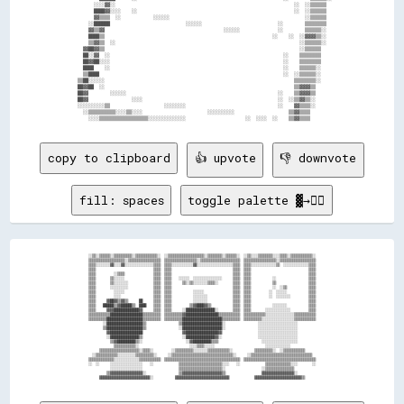
        ░░░░▓▓░░                                                                  ░░  ░░▒▒▒▒▒▒  

        ████▓▓░░░░    ░░                                                          ░░  ░░▒▒▒▒▒▒  

        ▓▓▒▒▒▒  ░░            ░░░░░░                                                  ░░▒▒▒▒▒▒  

      ░░██████                            ░░░░░░                            ░░        ▒▒▒▒▒▒▒▒  

      ▓▓▒▒▓▓                                            ░░░░░░              ░░        ▒▒▒▒▒▒░░  

      ████▒▒                                                              ░░    ░░  ░░▓▓▓▓▒▒░░  

      ▒▒▓▓▒▒  ░░                                                                    ░░▒▒▒▒▒▒░░  

    ▓▓██▓▓▒▒                                                                        ░░▒▒▒▒▒▒    

    ██░░▓▓  ░░                                                                ░░    ▒▒▒▒▒▒▒▒    

    ██▓▓██░░░░                                                                ░░    ▒▒▒▒▒▒▒▒    

    ████    ░░                                                                ░░    ▒▒▒▒▒▒░░    

    ▒▒████                                                                    ░░  ░░▒▒▒▒▒▒░░    

  ▒▒██░░░░░░                                                                      ▒▒▒▒▒▒▒▒░░    

  ██▓▓██  ░░                                                                      ▒▒▓▓▓▓▒▒      

  ██▓▓        ░░░░░░                                                        ░░    ▒▒▓▓▓▓▒▒      

  ██▓▓                ░░░░                                                  ░░  ░░▒▒▓▓▒▒░░      

  ░░░░░░░░░░▒▒                    ░░░░░░░░                                  ░░    ▓▓▒▒▒▒░░      

    ░░▒▒▒▒▒▒▒▒▒▒░░░░▒▒░░░░                        ░░░░░░░░░░                    ▒▒▓▓▒▒▒▒        

copy to clipboard
👍 upvote
👎 downvote
fill: spaces
toggle palette ▓→✊🏽
░░▒▒░░▒▒▒▒▒▒░░▒▒▒▒▒▒▒▒▒▒░░▒▒▒▒▒▒▒▒▒▒▒▒░░  ░░▒▒▒▒▒▒▒▒▒▒▒▒▒▒▒▒▒▒▒▒░░▒▒▒▒▒▒▒▒░░▒▒▒▒▒▒░░  ░░▒▒░░░░▒▒▒▒▒▒▒▒░░░░▒▒▒▒░░▒▒▒▒▒▒▒▒▒▒▒▒░░

▒▒▒▒▒▒▒▒▒▒▒▒▒▒▒▒▒▒▒▒░░▒▒▒▒▒▒▒▒▒▒▒▒▒▒▒▒▒▒  ▒▒▒▒▒▒▒▒▒▒▒▒▒▒▒▒▒▒░░▒▒▒▒▒▒▒▒▒▒▒▒▒▒▒▒▒▒▒▒▒▒  ▒▒▒▒▒▒▒▒▒▒▒▒▒▒▒▒▒▒░░▒▒▒▒▒▒▒▒▒▒▒▒▒▒▒▒▒▒▒▒

▒▒▒▒░░░░░░░░▓▓░░░░▓▓░░░░░░░░░░░░░░░░▒▒▒▒  ▒▒▒▒░░░░░░░░░░░░▓▓░░░░░░░░░░░░░░░░░░░░▒▒▒▒  ▒▒▒▒░░░░░░░░░░░░░░▒▒  ░░░░░░░░░░░░░░▒▒▒▒

▒▒▒▒                                ▒▒▒▒  ▒▒▒▒                                  ▒▒▒▒  ▒▒▒▒                                ▒▒▒▒

▒▒▒▒          ░░▒▒▒▒                ▒▒▒▒  ▒▒▒▒                                  ▒▒▒▒  ▒▒▒▒                                ▒▒▒▒

▒▒▒▒        ▒▒░░░░░░                ▒▒▒▒  ▒▒▒▒    ░░░░░░  ░░░░░░░░░░░░░░░░      ▒▒▒▒  ▒▒▒▒            ░░                  ▒▒▒▒

▒▒▒▒        ▒▒░░░░░░░░              ▒▒▒▒  ▒▒▒▒      ▒▒░░▒▒░░░░░░░░▒▒▒▒░░        ▒▒▒▒  ▒▒▒▒            ▒▒                  ▒▒▒▒

▒▒▒▒        ░░░░░░░░░░              ▒▒▒▒  ▒▒▒▒                                  ▒▒▒▒  ▒▒▒▒            ░░  ░░▒▒            ▒▒▒▒

▒▒▒▒          ░░░░░░                ▒▒▒▒  ▒▒▒▒            ░░░░░░                ▒▒▒▒  ▒▒▒▒          ░░  ░░░░░░            ▒▒▒▒

▒▒▒▒          ░░░░                  ▒▒▒▒  ▒▒▒▒            ░░░░░░░░              ▒▒▒▒  ▒▒▒▒          ░░  ░░░░░░░░          ▒▒▒▒

▒▒▒▒      ▓▓██▓▓▒▒▓▓▒▒      ██      ▒▒▒▒  ▒▒▒▒            ░░░░░░░░              ▒▒▒▒  ▒▒▒▒                                ▒▒▒▒

▒▒▒▒    ██████▒▒▓▓██████▒▒  ████    ▒▒▒▒  ▒▒▒▒          ▒▒▓▓████▓▓▒▒            ▒▒▒▒  ▒▒▒▒            ░░░░░░░░            ▒▒▒▒

▒▒▒▒      ▓▓▓▓██████████████▓▓      ▒▒▒▒  ▒▒▒▒      ░░████████████████░░        ▒▒▒▒  ▒▒▒▒        ░░░░░░░░░░░░░░          ▒▒▒▒

▒▒▒▒▒▒▒▒▒▒▒▒██████████████████▒▒▒▒▒▒▒▒▒▒  ▒▒▒▒▒▒▒▒▒▒▓▓██████████████████▒▒▒▒▒▒▒▒▒▒▒▒  ▒▒▒▒▒▒▒▒▒▒▒▒░░░░░░░░░░░░░░░░▒▒▒▒▒▒▒▒▒▒▒▒

▒▒▒▒▒▒▒▒▒▒████████████████████▒▒▒▒▒▒▒▒▒▒  ▒▒▒▒▒▒▒▒▒▒██████████████████████▒▒▒▒▒▒▒▒▒▒  ▒▒▒▒▒▒▒▒▒▒░░░░░░░░░░░░░░░░░░▒▒▒▒▒▒▒▒▒▒▒▒

        ░░████████████████████▒▒                  ▒▒██████████████████████░░                  ░░░░░░░░░░░░░░░░░░░░░░          

        ▒▒████████████████████▒▒                  ░░██████████████████████░░                  ░░░░░░░░░░░░░░░░░░░░░░          

          ▓▓██████████████████                      ▓▓██████████████████▓▓                    ░░░░░░░░░░░░░░░░░░░░░░          

          ░░████████████████▒▒                      ░░████████████████▓▓░░                    ░░░░░░░░░░░░░░░░░░░░░░          

            ▒▒▓▓██████████▒▒░░                        ░░▓▓██████████▒▒▒▒                        ░░░░░░░░░░░░░░░░░░░░          

              ▒▒▒▒▒▒▒▒▒▒▒▒░░                            ░░░░▒▒▒▒░░░░░░                            ░░░░░░░░░░░░░░              

      ▒▒▒▒▒▒▒▒▒▒▒▒▒▒▒▒▒▒▒▒▒▒░░▒▒▒▒░░          ░░▒▒▒▒▒▒▒▒▒▒░░░░░░░░▒▒▒▒▒▒▒▒▒▒▒▒░░            ▒▒▒▒▒▒▒▒▒▒░░  ░░▒▒▒▒▒▒▒▒▒▒▒▒      

  ░░▒▒▒▒▒▒▒▒▒▒▒▒░░░░░░░░░░▒▒▒▒▒▒▒▒▒▒░░      ░░▒▒▒▒▒▒▒▒▒▒▒▒▒▒▒▒▒▒▒▒▒▒▒▒▒▒▒▒▒▒▒▒▒▒░░      ░░▒▒▒▒▒▒▒▒▒▒▒▒▒▒▒▒▒▒▒▒▒▒▒▒▒▒▒▒▒▒▒▒▒▒  

▒▒▒▒▒▒▒▒▒▒▒▒▒▒░░░░░░░░░░░░░░▒▒▒▒▒▒▒▒▒▒▒▒  ▒▒▒▒▒▒▒▒▒▒▒▒▒▒▒▒▒▒▒▒▒▒▒▒▒▒▒▒▒▒▒▒▒▒▒▒▒▒▒▒▒▒  ▒▒▒▒▒▒▒▒▒▒▒▒▒▒▒▒▒▒▒▒▒▒▒▒▒▒▒▒▒▒▒▒▒▒▒▒▒▒▒▒

░░  ░░      ░░░░░░░░░░░░░░░░░░    ░░              ▒▒▒▒▒▒▒▒▒▒▒▒▒▒▒▒▒▒▒▒▒▒▒▒░░░░    ░░              ▒▒▒▒▒▒▒▒▒▒▒▒▒▒░░░░        ░░

            ░░░░░░░░░░░░░░░░░░                    ▒▒▒▒▒▒▒▒▒▒▒▒▒▒▒▒▒▒▒▒▒▒▒▒░░                    ░░▒▒▒▒▒▒▒▒▒▒▒▒▒▒▒▒            

          ▒▒▓▓▓▓▓▓▓▓▓▓▓▓▓▓▓▓▓▓░░                  ▒▒▓▓▓▓▓▓▓▓▓▓▓▓▓▓▓▓▓▓▓▓▓▓▒▒                    ▓▓▓▓▓▓▓▓▓▓▓▓▓▓▓▓▓▓░░          
