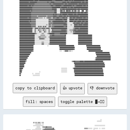
████████████████████████▓▓██████▓▓██████████████████████▓▓▓▓▓▓████████████▓▓▓▓██████▓▓██▓▓██▓▓██████████████████▓▓████

████████████████▓▓████████████▓▓▓▓▓▓▓▓▓▓▓▓▓▓▓▓▓▓██▓▓▓▓██████▓▓▓▓▓▓▓▓▓▓▓▓▓▓██████▓▓████▓▓██████████████████▓▓████▓▓████

██████████████████████████▓▓▓▓▓▓▓▓▓▓▓▓▓▓▓▓▓▓▓▓▓▓▓▓▓▓██▓▓▓▓██████████████████▓▓████▓▓████████████████▓▓████████████████

██████████████▓▓████▓▓██▓▓▓▓▓▓▓▓▓▓▓▓▓▓▓▓▓▓▓▓▓▓▓▓▓▓▓▓▓▓████▓▓▓▓██████████▓▓▓▓██████████████▓▓██▓▓▓▓██████████▓▓████▓▓██

██████████████████████▓▓▓▓▓▓▓▓▓▓▓▓▓▓▓▓▓▓▓▓▓▓▓▓▓▓▓▓▓▓▓▓▓▓██████████████▓▓██████████▓▓██▓▓████▓▓████████████████████████

██████████████████████▓▓▓▓▓▓▓▓▓▓▓▓▓▓▓▓▓▓▓▓▓▓▓▓▓▓▓▓▓▓▓▓▓▓████████░░░░░░██▓▓████▓▓██████████████████▓▓████▓▓████████████

██████████████████▓▓██▓▓▓▓▓▓▓▓▓▓▓▓▓▓▓▓▓▓▓▓▓▓▓▓▓▓▓▓▓▓▓▓▓▓▓▓▓▓████░░░░░░████▒▒██░░████▓▓██░░██▒▒▓▓██░░▓▓▓▓  ████  ██▓▓  

████████████████████▓▓▓▓▓▓▓▓▓▓▓▓▓▓▓▓▓▓▓▓▓▓▓▓▓▓▓▓▓▓▓▓▓▓▓▓▓▓▓▓████░░░░░░████████████████████████████▓▓████▓▓████▓▓████▓▓

████████████████████▓▓▓▓▓▓▓▓▓▓▓▓▓▓▓▓▓▓▓▓▓▓▓▓▓▓▓▓▓▓▓▓▓▓▓▓▓▓██▓▓██▓▓▓▓▓▓██▓▓████████▓▓████████▓▓████▓▓██████████████████

████████████████████▓▓▓▓▓▓▓▓▓▓▒▒▓▓▓▓▓▓▓▓▓▓▓▓▓▓▒▒▓▓▓▓▓▓▓▓▓▓██████▓▓▓▓██████▓▓████▓▓██▓▓████████████████▓▓██████████████

██████████████▓▓████▓▓▓▓▓▓▓▓▓▓▓▓▒▒▒▒▒▒▒▒░░▒▒░░▒▒▓▓▓▓▓▓▒▒▒▒██▓▓▓▓████▓▓▓▓▓▓████▓▓██▒▒░░████▓▓████▓▓██████████▓▓████▓▓██

████████████████████▓▓▓▓▓▓▓▓░░░░░░░░░░░░░░░░░░░░░░▓▓▓▓▓▓▓▓▓▓▓▓████████████▓▓██████░░░░████████▓▓████▓▓████████████████

████████████████▓▓██▓▓▓▓▓▓▓▓░░░░░░░░░░░░░░░░░░░░░░▓▓▓▓▒▒▓▓██████████████████▓▓████░░░░██████▓▓████▓▓██████▓▓████▓▓████

██████████████████▓▓▓▓▓▓▓▓▓▓░░░░░░░░░░░░░░░░░░░░░░▓▓▓▓▓▓▓▓██████████████████████▓▓░░░░░░░░░░▓▓██▓▓██████▓▓████▓▓██████

████████████████████▓▓▓▓▓▓▓▓░░░░░░░░░░░░░░░░░░▒▒░░▓▓▓▓▒▒▓▓▓▓▓▓▓▓▓▓▓▓▓▓▓▓▓▓▓▓██████░░░░░░▒▒░░░░██████▓▓██████▓▓████████

████████████████████▓▓▓▓▓▓▓▓░░░░▓▓▒▒▓▓░░▓▓▒▒▓▓░░░░▓▓▓▓▒▒▓▓▓▓████████████████▓▓▓▓██░░░░░░░░░░░░████████████████████████

██████████████████████▒▒░░▓▓▓▓▓▓▒▒▓▓▒▒▓▓▓▓▓▓▒▒▓▓▓▓▓▓░░▓▓██████████████████████████░░░░░░░░░░▒▒▓▓██████▓▓██████████████

██████████████████████░░░░▓▓░░░░▓▓▒▒▒▒░░▓▓▒▒▒▒░░░░▓▓░░░░██▓▓▓▓▓▓▓▓▓▓▓▓▓▓████████▓▓░░░░▒▒▒▒▒▒▓▓████▓▓██████████████████

██████████████████████░░░░▓▓░░░░░░▓▓▒▒░░░░▓▓▒▒░░░░▓▓░░▒▒████████████████████████▓▓░░░░░░▒▒░░▓▓▓▓██████████████████████

██████████████████████████▓▓▒▒░░░░░░░░▒▒▒▒░░░░░░▒▒▓▓████████▓▓▓▓▓▓▓▓▓▓████████████░░░░░░░░░░▓▓████████████████████████

██████████████████████████░░░░░░░░░░▒▒▒▒▒▒▒▒░░░░░░░░▓▓▓▓████▓▓▓▓▓▓▓▓▓▓▓▓▓▓▓▓▓▓██              ████████████████████████

██████████████████████████░░░░░░▒▒▓▓▒▒▒▒▒▒▒▒▒▒░░░░▒▒████████████████████████████              ████████████████████████

██████████████████████████░░░░░░░░▓▓▓▓▓▓▓▓▒▒░░░░░░░░████████████████████████████              ████████████████████████

██████████████████████████░░░░░░░░░░░░░░░░░░░░░░░░░░████████████████████████████              ████████████████████████

██████████████████████████░░░░░░░░░░░░▒▒▒▒░░░░░░░░░░████████████████████████████              ████████████████████████

██████████████████████████░░░░░░░░░░░░▓▓▓▓░░░░░░░░▒▒████████████████████████████              ████████████████████████

████████████████████████                ░░            ██████████████████████████              ████████████████████████

████████████████████████                              ██████████████████████████              ████████████████████████

████████████████████████                              ████████████████████████▓▓              ████████████████████████

██████████████████████▓▓                              ░░░░  ░░▓▓▓▓▓▓░░▒▒░░░░                  ████████████████████████

████████████████████                                                                          ████████████████████████

██████████████████                                                                            ████████████████████████

████████████████                                                                              ████████████████████████

██████████████                                                                              ▓▓████████████████████████

████████████                                                                              ░░██████████████████████████

██████████▒▒                                                    ▒▒▓▓██▓▓▓▓▓▓▓▓██████▓▓████████████████████████████████

██████████                                                        ████████████████████████████████████████████████████

████████                                                          ████████████████████████████████████████████████████

████████                                                          ▓▓██████████████████████████████████████████████████

██████                                            ░░░░░░░░░░      ░░██████████████████████████████████████████████████

████░░                                            ░░░░░░░░░░        ██████████████████████████████████████████████████

████                    ░░                        ░░░░░░░░░░        ██████████████████████████████████████████████████

██░░            ░░  ░░░░░░░░                                        ██████████████████████████████████████████████████

copy to clipboard
👍 upvote
👎 downvote
fill: spaces
toggle palette ▓→✊🏽
                                                                                                                                  ░░      

                                                                                                                            ░░░░░░░░      

              ▒▒░░▒▒░░▒▒▒▒░░░░▒▒                                                                                                          

                  ░░░░░░░░░░  ░░                                                                                                          

              ░░░░░░░░░░░░░░░░░░                                                                                        ░░░░░░░░░░░░░░░░░░

                    ░░░░░░    ▒▒▒▒▒▒▓▓▒▒▒▒▒▒▒▒                                                                                            

                  ░░░░░░░░░░  ░░░░▒▒▒▒▒▒▒▒▒▒▒▒▒▒▓▓                                                    ▒▒▒▒▒▒░░░░░░░░  ░░░░░░░░  ░░  ░░░░░░

  ░░░░░░░░  ░░░░░░░░░░░░░░░░  ▒▒▓▓▓▓▓▓▓▓▓▓▓▓▓▓▓▓▓▓▒▒                                                                  ░░                  
