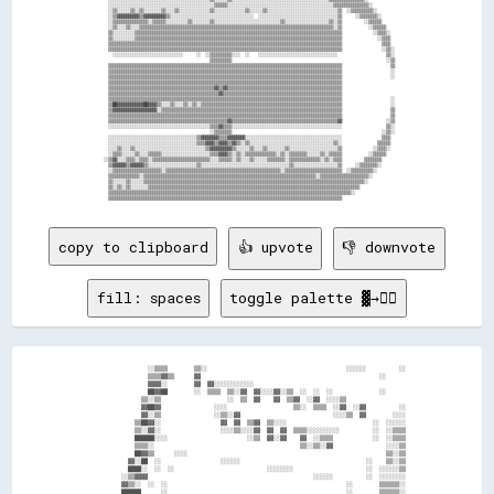
copy to clipboard
👍 upvote
👎 downvote
fill: spaces
toggle palette ▓→✊🏽
                  ░░▒▒▒▒        ▒▒░░                                          ░░░░░░          ░░

                  ▒▒▒▒▓▓▒▒      ▓▓                                                      ░░      

                  ▓▓▓▓░░        ▓▓  ▓▓░░░░░░░░░░░░                                              

                  ██▓▓██        ░░  ▒▒▒▒  ▒▒░░▓▓  ▓▓░░░░▓▓░░▒▒  ░░  ░░  ░░              ░░      

                ▒▒░░▒▒                    ░░  ▒▒  ▓▓    ▓▓  ▒▒▓▓  ░░▓▓  ░░░░▒▒                  

                ▓▓██▓▓                ░░░░                    ▒▒░░  ▒▒▒▒  ░░▓▓  ░░▓▓          ░░

                ▓▓░░▒▒                ░░▒▒░░▓▓                            ░░░░▒▒  ▓▓        ░░░░

              ▒▒██▓▓░░                  ▓▓  ▓▓  ▒▒▓▓  ▒▒░░░░                          ░░  ░░░░░░

              ▒▒░░▓▓░░                  ░░░░▒▒░░░░▓▓  ▓▓  ▓▓  ▒▒▒▒░░░░░░░░░░          ░░  ░░▒▒▒▒

              ██████░░░░                        ░░▒▒  ▓▓░░▓▓    ▓▓  ░░▒▒▒▒            ░░  ░░▒▒▒▒

              ▒▒▒▒░░                                            ▒▒░░▒▒░░▓▓                ░░░░▒▒

              ██▓▓▒▒      ░░░░                                                            ▒▒░░▒▒

            ▓▓░░██  ░░                  ░░░░░░                                      ░░    ▒▒░░▒▒

            ████░░  ░░  ░░                            ░░░░░░░░                      ░░  ░░░░░░▒▒

          ░░▒▒▓▓▓▓                                                  ░░░░░░          ░░  ░░░░░░░░

          ▓▓▒▒░░  ░░  ░░                                                      ░░        ▒▒▒▒▒▒░░

          ██████      ░░                                                      ░░        ▒▒▒▒▒▒░░
