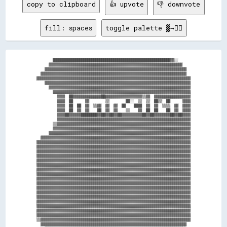
copy to clipboard
👍 upvote
👎 downvote
fill: spaces
toggle palette ▓→✊🏽
        ██████████████████████████████████████████████████████████▓▓░░      

      ▓▓▓▓▓▓▓▓▓▓▓▓▓▓▓▓▓▓▓▓▓▓▓▓▓▓▓▓▓▓▓▓▓▓▓▓▓▓▓▓▓▓▓▓▓▓▓▓▓▓▓▓▓▓▓▓▓▓▓▓▓▓▓▓▓▓    

    ▓▓▓▓▓▓▓▓▓▓▓▓▓▓▓▓▓▓▓▓▓▓▓▓▓▓▓▓▓▓▓▓▓▓▓▓▓▓▓▓▓▓▓▓▓▓▓▓▓▓▓▓▓▓▓▓▓▓▓▓▓▓▓▓▓▓▓▓▓▓  

  ▓▓▓▓▓▓▓▓▓▓▓▓▓▓▓▓▓▓▓▓▓▓▓▓▓▓▓▓▓▓▓▓▓▓▓▓▓▓▓▓▓▓▓▓▓▓▓▓▓▓▓▓▓▓▓▓▓▓▓▓▓▓▓▓▓▓▓▓▓▓▓▓  

▓▓▓▓▓▓▓▓▓▓▓▓▓▓▓▓▓▓▓▓▓▓▓▓▓▓▓▓▓▓▓▓▓▓▓▓▓▓▓▓▓▓▓▓▓▓▓▓▓▓▓▓▓▓▓▓▓▓▓▓▓▓▓▓▓▓▓▓▓▓▓▓▓▓▓▓

    ▓▓▓▓▓▓▓▓▓▓▓▓▓▓▓▓▓▓▓▓▓▓▓▓▓▓▓▓▓▓▓▓▓▓▓▓▓▓▓▓▓▓▓▓▓▓▓▓▓▓▓▓▓▓▓▓▓▓▓▓▓▓▓▓▓▓▓▓▓▓▓▓

      ▓▓▓▓▓▓▓▓▓▓▓▓▓▓▓▓▓▓▓▓▓▓▓▓▓▓▓▓▓▓▓▓▓▓▓▓▓▓▓▓▓▓▓▓▓▓▓▓▓▓▓▓▓▓▓▓▓▓▓▓▓▓▓▓▓▓▓▓▓▓

        ▓▓▓▓▓▓▓▓▓▓▓▓▓▓▓▓▓▓▓▓▓▓▓▓▓▓▓▓▓▓▓▓▓▓▓▓▓▓▓▓▓▓▓▓▓▓▓▓▓▓▓▓▓▓▓▓▓▓▓▓▓▓▓▓▓▓▓▓

          ▓▓▓▓  ██▓▓▓▓▓▓▓▓▓▓▓▓▓▓██▓▓▓▓▓▓▓▓▓▓▓▓▓▓▓▓▓▓▒▒▓▓  ▓▓▓▓▓▓▓▓▓▓▓▓▓▓▓▓▓▓

          ▓▓▓▓  ██      ▓▓        ▒▒        ██░░  ▒▒  ▒▒  ██▒▒  ██      ▓▓▓▓

          ▓▓▓▓  ██  ██  ▓▓  ▒▒▓▓  ▓▓  ▓▓  ██    ████  ▓▓  ▓▓  ▒▒▒▒  ▓▓  ▓▓▓▓

          ▓▓▓▓  ██  ▓▓  ▓▓    ██  ▓▓  ▓▓    ▒▒    ▓▓  ██  ██    ██  ▓▓  ▓▓▓▓

          ▓▓▓▓██▓▓▓▓▓▓████████▓▓██▓▓██▓▓██▓▓▓▓▓▓▓▓▓▓██▓▓██▓▓▓▓▓▓▓▓██▓▓██▓▓▓▓

          ▓▓▓▓▓▓▓▓▓▓▓▓▓▓▓▓▓▓▓▓▓▓▓▓▓▓▓▓▓▓▓▓▓▓▓▓▓▓▓▓▓▓▓▓▓▓▓▓▓▓▓▓▓▓▓▓▓▓▓▓▓▓▓▓▓▓

        ▒▒▓▓▓▓▓▓▓▓▓▓▓▓▓▓▓▓▓▓▓▓▓▓▓▓▓▓▓▓▓▓▓▓▓▓▓▓▓▓▓▓▓▓▓▓▓▓▓▓▓▓▓▓▓▓▓▓▓▓▓▓▓▓▓▓▓▓

        ▓▓▓▓▓▓▓▓▓▓▓▓▓▓▓▓▓▓▓▓▓▓▓▓▓▓▓▓▓▓▓▓▓▓▓▓▓▓▓▓▓▓▓▓▓▓▓▓▓▓▓▓▓▓▓▓▓▓▓▓▓▓▓▓▓▓▓▓

      ▓▓▓▓▓▓▓▓▓▓▓▓▓▓▓▓▓▓▓▓▓▓▓▓▓▓▓▓▓▓▓▓▓▓▓▓▓▓▓▓▓▓▓▓▓▓▓▓▓▓▓▓▓▓▓▓▓▓▓▓▓▓▓▓▓▓▓▓▓▓

  ▓▓▓▓▓▓▓▓▓▓▓▓▓▓▓▓▓▓▓▓▓▓▓▓▓▓▓▓▓▓▓▓▓▓▓▓▓▓▓▓▓▓▓▓▓▓▓▓▓▓▓▓▓▓▓▓▓▓▓▓▓▓▓▓▓▓▓▓▓▓▓▓▓▓

▓▓▓▓▓▓▓▓▓▓▓▓▓▓▓▓▓▓▓▓▓▓▓▓▓▓▓▓▓▓▓▓▓▓▓▓▓▓▓▓▓▓▓▓▓▓▓▓▓▓▓▓▓▓▓▓▓▓▓▓▓▓▓▓▓▓▓▓▓▓▓▓▓▓▓▓

▓▓▓▓▓▓▓▓▓▓▓▓▓▓▓▓▓▓▓▓▓▓▓▓▓▓▓▓▓▓▓▓▓▓▓▓▓▓▓▓▓▓▓▓▓▓▓▓▓▓▓▓▓▓▓▓▓▓▓▓▓▓▓▓▓▓▓▓▓▓▓▓▓▓▓▓

▓▓▓▓▓▓▓▓▓▓▓▓▓▓▓▓▓▓▓▓▓▓▓▓▓▓▓▓▓▓▓▓▓▓▓▓▓▓▓▓▓▓▓▓▓▓▓▓▓▓▓▓▓▓▓▓▓▓▓▓▓▓▓▓▓▓▓▓▓▓▓▓▓▓▓▓

▓▓▓▓▓▓▓▓▓▓▓▓▓▓▓▓▓▓▓▓▓▓▓▓▓▓▓▓▓▓▓▓▓▓▓▓▓▓▓▓▓▓▓▓▓▓▓▓▓▓▓▓▓▓▓▓▓▓▓▓▓▓▓▓▓▓▓▓▓▓▓▓▓▓▓▓

▓▓▓▓▓▓▓▓▓▓▓▓▓▓▓▓▓▓▓▓▓▓▓▓▓▓▓▓▓▓▓▓▓▓▓▓▓▓▓▓▓▓▓▓▓▓▓▓▓▓▓▓▓▓▓▓▓▓▓▓▓▓▓▓▓▓▓▓▓▓▓▓▓▓▓▓

▓▓▓▓▓▓▓▓▓▓▓▓▓▓▓▓▓▓▓▓▓▓▓▓▓▓▓▓▓▓▓▓▓▓▓▓▓▓▓▓▓▓▓▓▓▓▓▓▓▓▓▓▓▓▓▓▓▓▓▓▓▓▓▓▓▓▓▓▓▓▓▓▓▓▓▓

▓▓▓▓▓▓▓▓▓▓▓▓▓▓▓▓▓▓▓▓▓▓▓▓▓▓▓▓▓▓▓▓▓▓▓▓▓▓▓▓▓▓▓▓▓▓▓▓▓▓▓▓▓▓▓▓▓▓▓▓▓▓▓▓▓▓▓▓▓▓▓▓▓▓▓▓

▓▓▓▓▓▓▓▓▓▓▓▓▓▓▓▓▓▓▓▓▓▓▓▓▓▓▓▓▓▓▓▓▓▓▓▓▓▓▓▓▓▓▓▓▓▓▓▓▓▓▓▓▓▓▓▓▓▓▓▓▓▓▓▓▓▓▓▓▓▓▓▓▓▓▓▓

▓▓▓▓▓▓▓▓▓▓▓▓▓▓▓▓▓▓▓▓▓▓▓▓▓▓▓▓▓▓▓▓▓▓▓▓▓▓▓▓▓▓▓▓▓▓▓▓▓▓▓▓▓▓▓▓▓▓▓▓▓▓▓▓▓▓▓▓▓▓▓▓▓▓▓▓

▓▓▓▓▓▓▓▓▓▓▓▓▓▓▓▓▓▓▓▓▓▓▓▓▓▓▓▓▓▓▓▓▓▓▓▓▓▓▓▓▓▓▓▓▓▓▓▓▓▓▓▓▓▓▓▓▓▓▓▓▓▓▓▓▓▓▓▓▓▓▓▓▓▓▓▓

▓▓▓▓▓▓▓▓▓▓▓▓▓▓▓▓▓▓▓▓▓▓▓▓▓▓▓▓▓▓▓▓▓▓▓▓▓▓▓▓▓▓▓▓▓▓▓▓▓▓▓▓▓▓▓▓▓▓▓▓▓▓▓▓▓▓▓▓▓▓▓▓▓▓▓▓

▓▓▓▓▓▓▓▓▓▓▓▓▓▓▓▓▓▓▓▓▓▓▓▓▓▓▓▓▓▓▓▓▓▓▓▓▓▓▓▓▓▓▓▓▓▓▓▓▓▓▓▓▓▓▓▓▓▓▓▓▓▓▓▓▓▓▓▓▓▓▓▓▓▓▓▓

▓▓▓▓▓▓▓▓▓▓▓▓▓▓▓▓▓▓▓▓▓▓▓▓▓▓▓▓▓▓▓▓▓▓▓▓▓▓▓▓▓▓▓▓▓▓▓▓▓▓▓▓▓▓▓▓▓▓▓▓▓▓▓▓▓▓▓▓▓▓▓▓▓▓▓▓

▓▓▓▓▓▓▓▓▓▓▓▓▓▓▓▓▓▓▓▓▓▓▓▓▓▓▓▓▓▓▓▓▓▓▓▓▓▓▓▓▓▓▓▓▓▓▓▓▓▓▓▓▓▓▓▓▓▓▓▓▓▓▓▓▓▓▓▓▓▓▓▓▓▓▓▓

▓▓▓▓▓▓▓▓▓▓▓▓▓▓▓▓▓▓▓▓▓▓▓▓▓▓▓▓▓▓▓▓▓▓▓▓▓▓▓▓▓▓▓▓▓▓▓▓▓▓▓▓▓▓▓▓▓▓▓▓▓▓▓▓▓▓▓▓▓▓▓▓▓▓▓▓

▓▓▓▓▓▓▓▓▓▓▓▓▓▓▓▓▓▓▓▓▓▓▓▓▓▓▓▓▓▓▓▓▓▓▓▓▓▓▓▓▓▓▓▓▓▓▓▓▓▓▓▓▓▓▓▓▓▓▓▓▓▓▓▓▓▓▓▓▓▓▓▓▓▓▓▓

▓▓▓▓▓▓▓▓▓▓▓▓▓▓▓▓▓▓▓▓▓▓▓▓▓▓▓▓▓▓▓▓▓▓▓▓▓▓▓▓▓▓▓▓▓▓▓▓▓▓▓▓▓▓▓▓▓▓▓▓▓▓▓▓▓▓▓▓▓▓▓▓▓▓▓▓

▒▒▓▓▓▓▓▓▓▓▓▓▓▓▓▓▓▓▓▓▓▓▓▓▓▓▓▓▓▓▓▓▓▓▓▓▓▓▓▓▓▓▓▓▓▓▓▓▓▓▓▓▓▓▓▓▓▓▓▓▓▓▓▓▓▓▓▓▓▓▓▓▓▓▓▓

  ▓▓▓▓▓▓▓▓▓▓▓▓▓▓▓▓▓▓▓▓▓▓▓▓▓▓▓▓▓▓▓▓▓▓▓▓▓▓▓▓▓▓▓▓▓▓▓▓▓▓▓▓▓▓▓▓▓▓▓▓▓▓▓▓▓▓▓▓▓▓▓▓  
