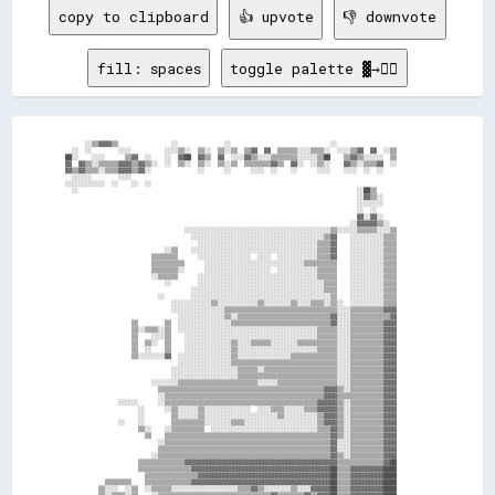
copy to clipboard
👍 upvote
👎 downvote
fill: spaces
toggle palette ▓→✊🏽
                                                                                                                  
        ░░▒▒▓▓▓▓▒▒                ░░              ░░                              ░░                              
    ░░  ░░        ░░░░          ░░░░▒▒░░  ▒▒░░  ▒▒░░▒▒  ▒▒▓▓  ▓▓  ▒▒▒▒▒▒░░░░▒▒▒▒░░  ░░░░▒▒▓▓  ▓▓  ░░▒▒            
  ██░░    ░░░░      ▒▒▓▓  ░░    ░░  ▓▓██  ▓▓▒▒  ▓▓  ░░░░▓▓▒▒░░░░▒▒▒▒▒▒▒▒░░░░░░▒▒██    ▒▒▓▓▒▒░░░░░░  ▒▒            
  ▓▓  ▓▓▒▒░░▒▒▒▒▒▒▓▓▓▓▒▒▓▓▒▒░░  ░░  ▒▒░░  ▒▒░░  ▒▒░░▒▒  ▒▒▒▒▒▒▒▒▓▓▒▒  ▓▓░░  ░░▒▒░░    ▓▓▒▒░░▒▒▒▒▓▓  ░░            
  ▓▓▒▒▓▓▒▒▒▒░░▒▒▒▒▓▓▓▓▒▒▓▓░░              ░░      ░░      ░░░░  ░░    ░░      ░░░░    ░░░░  ░░  ░░                
    ░░░░░░        ░░░░                                                                                            
  ░░░░░░░░░░░░  ░░    ░░  ░░                                                                                      
    ░░                                                                                    ░░██▒▒                  
                                                                                          ░░▓▓▒▒░░                
                                                                                          ░░░░░░░░                
                                                                                          ░░  ░░                  
                                                                                          ▓▓░░▓▓░░                
                                                                                        ░░▓▓▓▓▓▓▒▒░░              
                                      ░░░░░░░░░░░░░░░░░░░░░░░░░░░░░░░░░░░░░░░░░░░░▒▒░░░░░░▒▒▒▒▒▒░░░░▒▒            
                                        ░░░░░░░░░░░░░░░░░░░░░░░░░░░░░░░░░░░░░░░░▒▒▓▓    ░░░░░░░░░░▒▒▒▒            
                                          ░░░░░░░░░░░░░░░░░░░░░░░░░░░░░░░░░░░░▒▒▒▒▓▓    ░░░░░░░░░░▒▒▒▒            
                                ░░▒▒    ░░░░░░░░░░░░░░░░░░░░░░░░░░░░░░░░░░░░░░▒▒▒▒▓▓    ░░░░░░░░░░▒▒▒▒            
                            ▒▒▒▒▒▒▒▒      ░░░░░░░░░░░░░░░░  ░░░░  ░░░░░░░░░░░░▒▒▒▒▓▓    ░░░░░░░░░░▒▒▒▒            
                            ▒▒▒▒▒▒▒▒▒▒      ░░░░░░░░░░░░░░░░░░░░░░░░░░░░░░▒▒▒▒▒▒▒▒▒▒    ░░░░░░░░░░▒▒▒▒            
                            ▒▒▒▒▒▒▒▒░░      ░░░░░░░░░░░░░░░░░░░░  ░░░░░░░░░░░░▒▒▒▒▒▒    ░░░░░░░░░░▒▒▒▒            
                            ░░▒▒▒▒▒▒      ░░░░░░░░░░░░░░░░░░░░░░░░░░░░░░░░░░░░▒▒▒▒▒▒    ░░░░░░░░░░▒▒▒▒            
                                ░░        ░░░░░░░░░░░░░░░░░░░░░░░░░░░░░░░░░░░░░░▒▒▒▒    ░░░░░░░░░░▒▒▒▒            
                                        ░░░░░░░░░░░░░░░░░░░░░░░░░░░░░░░░░░░░░░░░▒▒▒▒    ░░░░░░░░░░▒▒▒▒            
                              ░░        ░░░░░░░░░░░░░░░░░░░░░░░░░░░░░░░░░░░░░░░░░░▒▒    ░░░░░░░░░░▒▒▒▒            
                                  ░░░░░░░░░░░░▒▒░░░░░░░░░░░░▒▒░░░░░░░░▒▒░░░░▒▒▒▒░░▒▒░░  ░░░░░░░░░░▒▒▒▒            
                                  ░░░░░░░░░░░░░░░░▒▒▒▒▒▒▒▒▒▒▒▒▒▒▒▒▒▒▒▒▒▒▒▒▒▒▒▒▒▒▒▒▒▒░░░░▒▒▒▒▒▒▒▒▒▒▓▓▓▓            
                                    ░░░░░░░░░░░░░░▒▒░░▒▒▒▒▒▒▒▒▒▒▒▒▒▒▒▒▒▒▒▒▒▒▒▒▒▒▒▒▓▓░░░░▒▒▒▒▒▒▒▒▒▒▒▒▓▓            
                      ▒▒        ▒▒  ░░░░░░░░░░░░░░░░▒▒▒▒▒▒▒▒▒▒▒▒▒▒▒▒▒▒▒▒▒▒▒▒▒▒▒▒▒▒▓▓░░░░▒▒▒▒▒▒▒▒▒▒▓▓▓▓            
                      ▒▒░░▒▒▒▒░░▒▒  ░░░░░░░░░░░░░░░░░░░░░░░░░░░░░░░░░░░░░░░░░░▒▒▒▒▒▒░░░░▒▒▒▒▒▒▒▒▒▒▓▓▓▓            
                      ▒▒    ░░░░▒▒    ░░░░░░░░░░░░░░░░░░░░░░░░░░░░░░░░░░░░░░░░▒▒▒▒▒▒░░░░▒▒▒▒▒▒▒▒▒▒▓▓▓▓            
                      ▒▒  ▒▒░░  ▒▒    ░░░░░░░░░░░░░░▒▒░░░░▒▒▒▒▒▒░░░░░░░░▒▒▒▒▒▒▒▒▒▒▒▒░░░░▒▒▒▒▒▒▒▒▒▒▓▓▓▓            
                      ▒▒  ░░    ▒▒    ░░░░░░░░░░░░░░▒▒░░░░░░░░░░░░░░░░░░░░░░░░▒▒▒▒▒▒░░░░▒▒▒▒▒▒▒▒▒▒▓▓▓▓            
                      ▒▒░░░░░░░░▓▓  ░░░░░░░░░░░░░░░░▒▒░░░░░░░░░░░░░░░░▒▒▒▒▒▒▒▒▒▒▒▒▒▒░░░░▒▒▒▒▒▒▒▒▒▒▓▓▓▓            
                                    ░░░░░░░░░░░░░░░░▒▒▒▒▒▒▒▒▒▒▒▒▒▒▒▒▒▒▒▒▒▒▒▒▒▒▒▒▒▒▒▒░░░░▒▒▒▒▒▒▒▒▒▒▓▓▓▓            
                                  ░░░░░░░░░░░░░░░░░░░░▒▒▒▒▒▒░░▒▒▒▒▒▒▒▒▒▒▒▒▒▒▒▒▒▒▒▒▒▒░░░░▒▒▒▒▒▒▒▒▒▒▓▓▓▓            
                                  ░░░░░░░░░░░░░░░░░░░░▒▒▒▒▒▒▒▒▒▒▒▒▒▒▒▒▒▒▒▒▒▒▒▒▒▒▒▒▒▒░░░░▒▒▒▒▒▒▒▒▒▒▓▓▓▓            
                            ░░░░░░░░▒▒▒▒▒▒▒▒▒▒▒▒▒▒▒▒▒▒▒▒▒▒▒▒░░░░░░▒▒▒▒▒▒▒▒▒▒▒▒▒▒▒▒▒▒░░░░▒▒▒▒▒▒▒▒▒▒▓▓▓▓            
                              ▒▒▒▒▒▒▒▒▒▒▒▒▒▒▒▒▒▒▒▒▒▒▒▒▒▒▒▒▒▒▒▒▒▒▒▒▒▒▒▒▒▒▒▒▒▒▒▒▒▒▓▓▓▓▒▒░░▒▒▒▒▒▒▒▒▒▒▓▓▓▓            
                              ░░▒▒▒▒▒▒▒▒▒▒▒▒▒▒▒▒▒▒▒▒▒▒▒▒▒▒▒▒▒▒▒▒▒▒▒▒▒▒▒▒▒▒▒▒▒▒▒▒▓▓▓▓▒▒▒▒▒▒▒▒▒▒▒▒▒▒▓▓▓▓            
                  ░░░░░░      ░░▒▒▒▒▒▒▒▒▒▒▒▒▒▒▒▒▒▒▒▒▒▒▒▒▒▒▒▒▒▒▒▒▒▒▒▒▒▒▒▒▒▒▒▒▒▒▓▓▓▓▓▓▒▒░░▒▒▒▒▒▒▒▒▒▒▓▓▓▓            
                        ░░      ░░▒▒░░░░░░▒▒░░░░░░░░░░░░░░  ░░░░▒▒▒▒░░░░░░▒▒▒▒▓▓▓▓▓▓▒▒░░▒▒▒▒▒▒▒▒▒▒▓▓▓▓            
                        ░░        ▒▒░░░░░░▒▒░░░░░░░░░░░░░░░░░░░░░░▒▒░░░░░░░░░░▒▒▓▓▓▓▒▒░░▒▒▒▒▒▒▒▒▒▒▓▓▓▓            
                  ░░    ░░        ▒▒▒▒▒▒▒▒▒▒░░░░░░░░▒▒▒▒░░░░░░░░░░░░░░░░░░░░░░▒▒▓▓▓▓▒▒░░▒▒▒▒▒▒▒▒▒▒▓▓▓▓            
                        ▒▒░░    ░░▒▒▒▒▒▒▒▒▒▒  ░░░░░░░░░░░░░░░░░░░░░░░░░░░░░░░░▒▒▒▒▓▓▒▒░░▒▒▒▒▒▒▒▒▒▒▓▓▓▓            
                          ▒▒    ▒▒▒▒▒▒▒▒▒▒▒▒▒▒▒▒▒▒▒▒▒▒▒▒▒▒▒▒▒▒▒▒▒▒▒▒▒▒▒▒▒▒▒▒▒▒▒▒▒▒▓▓▒▒░░▒▒▒▒▒▒▒▒▒▒▓▓▓▓            
                              ░░▒▒▒▒▒▒▒▒▒▒▒▒▒▒▒▒▒▒▒▒▒▒▒▒▒▒▒▒▒▒▒▒▒▒▒▒▒▒▒▒▒▒▒▒▒▒▒▒▒▒▓▓░░░░▒▒▒▒▒▒▒▒▒▒▓▓▓▓            
                              ▒▒▒▒▒▒▒▒▒▒▒▒▒▒▒▒▒▒▒▒▒▒▒▒▒▒▒▒▒▒▒▒▒▒▒▒▒▒▒▒▒▒▒▒▒▒▒▒▒▒▒▒▓▓░░░░▒▒▒▒▒▒▒▒▒▒▓▓▓▓            
                            ░░▒▒▒▒▒▒▒▒▒▒▒▒▒▒▒▒▒▒▒▒▒▒▒▒▒▒▒▒▒▒▒▒▒▒▒▒▒▒▒▒▒▒▒▒▒▒▒▒▒▒▒▒▓▓▒▒░░▒▒▒▒▒▒▒▒▒▒▓▓▓▓            
                        ▒▒▒▒▒▒▒▒▒▒▒▒▒▒▓▓▓▓▓▓▓▓▓▓▓▓▓▓▓▓▓▓▓▓▓▓▓▓▓▓▓▓▓▓▓▓▓▓▓▓▓▓▓▓▓▓▓▓▓▓▒▒▒▒▒▒▒▒▒▒▒▒▒▒▓▓██            
                        ▒▒▒▒▒▒▒▒▒▒▒▒▒▒▒▒▓▓▓▓▓▓▓▓▓▓▓▓▓▓▓▓▓▓▓▓▓▓▓▓▓▓▓▓▓▓▓▓▓▓▓▓▓▓▓▓▓▓██▒▒▒▒▓▓▓▓▓▓▓▓▓▓████            
                          ▒▒▒▒▒▒▒▒▒▒▒▒▒▒▒▒▓▓▓▓▓▓▓▓▓▓▓▓▓▓▓▓▓▓▓▓▓▓▓▓▓▓▓▓▓▓▓▓▓▓▓▓▓▓▓▓██▒▒▒▒▓▓▓▓▓▓▓▓▓▓████            
              ▒▒▒▒▒▒▒▒    ▒▒▒▒▒▒▒▒▒▒▒▒▒▒▓▓▓▓▓▓▓▓▓▓▓▓▓▓▓▓▓▓▓▓▓▓▓▓▓▓▓▓▓▓▓▓▓▓▓▓▓▓▓▓▓▓██▒▒▒▒▓▓▓▓▓▓▓▓▓▓████            
            ▒▒░░░░  ░░▒▒  ░░▒▒▒▒▒▒░░░░░░░░░░░░░░░░░░░░▒▒▒▒▓▓▒▒░░░░░░░░▒▒░░░░▓▓▓▓▓▓██▒▒▒▒▓▓▓▓▓▓▓▓▓▓████            
            ▒▒░░▒▒▒▒░░▒▒    ░░▒▒▒▒▒▒▒▒▒▒▒▒▒▒▒▒▒▒▒▒▒▒▒▒▒▒▒▒▒▒▒▒▒▒▓▓▒▒▒▒▒▒▒▒▓▓▒▒▓▓▓▓██▒▒▒▒▓▓▓▓▓▓▓▓▓▓████            
            ▒▒▒▒▒▒▒▒░░░░    ░░▒▒▒▒▒▒▒▒▒▒░░░░░░▒▒░░▒▒░░▒▒░░░░░░░░░░▓▓▒▒░░▒▒▒▒▒▒▓▓▓▓▓▓▒▒▒▒▓▓▓▓▓▓▓▓▓▓████            
            ▒▒░░░░  ▒▒▒▒    ▒▒▒▒▒▒▒▒▒▒▒▒░░░░░░░░░░░░▒▒▒▒░░▒▒▒▒░░▒▒▓▓▒▒▓▓▒▒▒▒▒▒▓▓▓▓▓▓▒▒▒▒▓▓▓▓▓▓▓▓▓▓████            
              ▒▒░░░░▒▒    ▒▒▒▒▒▒▒▒▒▒▒▒▓▓▒▒▓▓▒▒▓▓▓▓▓▓▓▓▓▓▓▓▓▓▓▓▓▓▓▓▓▓▓▓▓▓▓▓▓▓▓▓▓▓▓▓▓▓▒▒▒▒▓▓▓▓▓▓▓▓▓▓████            
                          ▒▒▒▒▒▒▒▒▒▒▒▒▒▒▓▓▓▓▓▓▓▓▓▓▓▓▓▓▓▓▓▓▓▓▓▓▓▓▓▓▓▓▓▓▓▓▓▓▓▓▓▓▓▓▓▓▓▓▒▒▒▒▓▓▓▓▓▓▓▓▓▓████            
                        ▒▒▒▒▒▒▒▒▒▒▒▒▒▒▒▒▒▒▒▒▓▓▓▓▓▓▓▓▓▓▓▓▓▓▓▓▓▓▓▓▓▓▓▓▓▓▓▓▓▓▓▓▓▓▓▓▓▓▓▓▒▒▒▒▓▓▓▓▓▓▓▓▓▓████            
                        ▒▒▒▒▒▒▒▒▒▒▒▒▒▒▒▒▒▒▒▒▓▓▓▓▓▓▓▓▓▓▓▓▓▓▓▓▓▓▓▓▓▓▓▓▓▓▓▓▓▓▓▓▓▓▓▓▓▓▓▓▒▒▒▒▓▓▓▓▓▓▓▓▓▓████            
                  ░░▒▒▒▒▒▒▒▒▒▒▒▒▒▒▒▒▒▒▒▒▒▒▒▒▒▒▒▒▒▒▒▒▒▒▒▒▒▒▒▒▒▒▒▒▒▒▒▒▒▒▒▒▒▒▒▒▒▒▒▒▒▒▒▒▒▒▒▒▓▓▓▓▓▓▓▓▓▓██▓▓            
                    ▒▒▒▒▒▒▒▒▒▒▒▒▒▒▒▒▒▒▒▒▒▒▒▒▒▒▒▒▒▒▒▒▒▒▒▒▒▒▒▒▒▒▒▒▒▒▒▒▒▒▒▒▒▒▒▒▒▒▒▒▒▒▓▓▒▒▒▒▒▒▒▒▒▒▒▒▒▒▓▓▓▓            
                    ░░▒▒▒▒▒▒▒▒▒▒▒▒▒▒▒▒▒▒▒▒▒▒▒▒▒▒▒▒▒▒▒▒▒▒▒▒▒▒▒▒▒▒▒▒▒▒▒▒▒▒▒▒▒▒▒▒▒▒▓▓▓▓▒▒▒▒▒▒▒▒▒▒▒▒▒▒▓▓▓▓            
                      ▒▒▒▒▒▒▒▒▒▒▒▒▒▒▒▒▒▒▒▒▒▒▒▒▒▒▒▒▒▒▒▒▒▒▒▒▒▒▒▒▒▒▒▒▒▒▒▒▒▒▒▒▒▒▒▒▒▒▒▒▓▓▒▒▒▒▒▒▒▒▒▒▒▒▒▒▓▓▓▓            
          ░░▒▒▒▒      ░░▒▒▒▒▒▒▒▒▒▒▒▒▒▒▒▒▒▒▒▒▒▒▒▒▒▒▒▒▒▒▒▒▒▒▒▒▒▒▒▒▒▒▒▒▒▒▒▒▒▒▒▒▒▒▒▒▒▒▓▓▒▒▒▒▒▒▒▒▒▒▒▒▒▒▓▓▓▓            
          ▒▒░░▒▒      ░░▒▒▒▒▒▒▒▒▒▒▒▒▒▒░░░░░░▒▒░░▒▒░░░░░░░░░░░░░░░░░░▒▒░░░░░░▒▒▒▒▒▒▓▓▒▒▒▒▒▒▒▒▒▒▒▒▒▒▓▓▓▓            
        ░░      ░░      ▒▒▒▒▒▒▒▒▒▒▒▒▒▒░░░░░░░░░░▒▒░░░░░░░░░░░░░░▒▒▒▒▒▒░░░░▒▒░░▒▒▒▒▓▓▒▒▒▒▒▒▒▒▒▒▒▒▒▒▓▓▓▓            
        ▒▒▒▒▒▒▒▒▒▒      ▒▒▒▒▒▒▒▒▒▒▒▒▒▒▒▒▒▒▒▒░░░░░░░░░░░░░░░░░░░░░░░░░░▒▒░░░░░░▒▒▒▒▒▒▒▒▒▒▒▒▒▒▒▒▒▒▒▒▓▓▓▓            
      ░░░░░░░░░░░░░░  ░░▒▒▒▒▒▒▒▒▒▒▒▒▒▒▒▒▒▒▒▒░░░░▒▒░░░░▒▒░░░░░░░░▒▒░░░░▒▒▒▒░░▒▒▒▒▒▒▒▒▒▒▒▒▒▒▒▒▒▒▒▒▒▒▓▓▓▓            
                      ▒▒▒▒▒▒▒▒▒▒▒▒▒▒▒▒▒▒▒▒▒▒▒▒▒▒▒▒▒▒▒▒▒▒▒▒▒▒▒▒▒▒▒▒▒▒▒▒▒▒▒▒▒▒▒▒▒▒▒▒▒▒▒▒▒▒▒▒▒▒▒▒▒▒▒▒▓▓▓▓            
                    ░░▒▒▒▒▒▒▒▒▒▒▒▒▒▒▒▒▒▒▒▒▒▒▒▒▒▒▒▒▒▒▒▒▒▒▒▒▒▒▒▒▒▒▒▒▒▒▒▒▒▒▒▒▒▒▒▒▒▒▒▒▒▒▒▒▒▒▒▒▒▒▒▒▒▒▒▒▓▓▓▓            
          ░░        ▒▒▒▒▒▒▒▒▒▒▒▒▒▒▒▒▒▒▒▒▒▒▒▒▒▒▒▒▒▒▒▒▒▒▒▒▒▒▒▒▒▒▒▒▒▒▒▒▒▒▒▒▒▒▒▒▒▒▒▒▒▒▒▒▒▒▒▒▒▒▒▒▒▒▒▒▒▒▓▓▓▓            
                  ░░▒▒▒▒▒▒▒▒▒▒▒▒▒▒▒▒▒▒▒▒▒▒▒▒▒▒▒▒▒▒▒▒▒▒▒▒▒▒▒▒▒▒▒▒▒▒▒▒▒▒▒▒▒▒▒▒▒▒▒▒▒▒▒▒▒▒▒▒▒▒▒▒▒▒▒▒▒▒▓▓▓▓            
                                                                                    ▒▒▒▒▒▒▒▒▒▒▒▒▒▒▓▓▓▓            
                                                                                        ░░░░░░░░░░░░░░            
                                                                                        ░░░░░░░░░░░░              
                                                                                          ░░░░░░░░░░              
                                                                                          ░░░░░░░░                
                                                                                        ░░▓▓▓▓▓▓░░                
                                                                                          ▒▒▓▓▓▓                  
                                                              ░░                          ░░▓▓▒▒                  
                                      ░░▒▒    ░░░░  ░░░░▒▒  ▒▒                              ▓▓░░                  
                    ░░░░░░░░░░░░  ░░░░  ▒▒▒▒▒▒▒▒░░░░░░    ░░                        ░░░░░░░░▒▒░░░░░░              
                    ░░░░░░▒▒░░░░░░  ░░                              ░░░░  ░░  ▓▓▒▒  ▒▒▒▒  ▒▒                      
                                                      ░░░░░░▒▒▒▒▒▒░░░░░░                                          
                                                                  ░░                                          