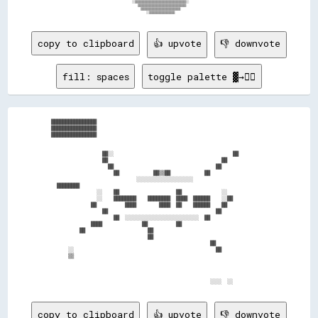
copy to clipboard
👍 upvote
👎 downvote
fill: spaces
toggle palette ▓→✊🏽
████████████████                                                            

████████████████                                                            

████████████████                                                            

                  ██░░                                          ██          

                  ██                                        ██              

                    ██                                    ██                

                      ██            ██▒▒██            ██                    

                              ░░░░░░░░░░░░░░░░░░░░                          

  ████████                                                                  

                ░░    ██                    ██              ░░              

                ░░    ████████    ████████  ████  ██████    ░░██            

              ██          ████        ████  ██    ██████    ██              

                  ██                                      ██                

                      ██  ░░░░░░░░░░░░░░░░░░░░░░░░░░  ██                    

              ████              ██          ██                              

          ██                      ██                                        

                                  ██                                        

                                                        ██                  

      ░░                                                  ██                

      ▒▒                                                                    

copy to clipboard
👍 upvote
👎 downvote