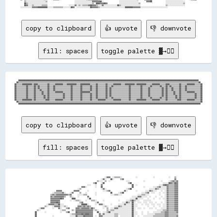
    ▒▒░░░░░░░░░░░░░░░░░░░░▒▒                            ░░░░░░░░░░░░░░░░░░▓▓▓▓▓▓▓▓██░░                ░░░░░░░░░░░░░░░░░░░░        ▓▓▓▓██              ░░░░░░░░░░░░░░░░░░░░            

    ██▒▒░░░░░░░░░░░░░░░░░░░░                            ░░░░░░░░░░░░░░░░░░▒▒  ████▓▓▓▓██▓▓            ░░░░░░░░░░░░░░░░░░░░▒▒                          ░░░░░░░░░░░░░░░░░░▒▒            

    ██▓▓░░░░▒▒░░░░░░░░▒▒▒▒▒▒                      ░░░░░░▓▓░░▒▒░░▒▒▒▒▒▒▓▓██▓▓▓▓▒▒░░░░▓▓░░░░░░░░░░░░░░██▒▒░░░░░░░░░░░░░░░░░░░░                          ▒▒░░░░░░░░░░░░░░░░░░            

copy to clipboard
👍 upvote
👎 downvote
fill: spaces
toggle palette ▓→✊🏽
    ██████████████████████████████████████████████████████████████████████████████████████████████████████████████████████████████████████████████████████████████████████████████████████████    

  ██▒▒▒▒▒▒▒▒▒▒▒▒▒▒▒▒▒▒▒▒▒▒▒▒▒▒▒▒▒▒▒▒▒▒▒▒▒▒▒▒▒▒▒▒▒▒▒▒▒▒▒▒▒▒▒▒▒▒▒▒▒▒▒▒▒▒▒▒▒▒▒▒▒▒▒▒▒▒▒▒▒▒▒▒▒▒▒▒▒▒▒▒▒▒▒▒▒▒▒▒▒▒▒▒▒▒▒▒▒▒▒▒▒▒▒▒▒▒▒▒▒▒▒▒▒▒▒▒▒▒▒▒▒▒▒▒▒▒▒▒▒▒▒▒▒▒▒▒▒▒▒▒▒▒▒▒▒▒▒▒▒▒▒▒▒▒▒▒▒▒▒▒▒▒▒▒▒▒▒▒▒▒▒▒▒▒██  

██▒▒▒▒▒▒██████████▒▒████▒▒▒▒▒▒▒▒▒▒██▒▒▒▒▒▒████████▒▒▒▒██████████▒▒▒▒██████████▒▒▒▒▒▒██▒▒▒▒▒▒▒▒██▒▒▒▒▒▒████████▒▒▒▒██████████▒▒██████████▒▒▒▒▒▒████████▒▒▒▒▒▒████▒▒▒▒▒▒▒▒▒▒██▒▒▒▒▒▒████████▒▒▒▒▒▒██

██▒▒▒▒▒▒▒▒▒▒██▒▒▒▒▒▒██▒▒██▒▒▒▒▒▒▒▒██▒▒▒▒██▒▒▒▒▒▒▒▒▒▒▒▒▒▒▒▒██▒▒▒▒▒▒▒▒██▒▒▒▒▒▒▒▒██▒▒▒▒██▒▒▒▒▒▒▒▒██▒▒▒▒██▒▒▒▒▒▒▒▒▒▒▒▒▒▒▒▒██▒▒▒▒▒▒▒▒▒▒██▒▒▒▒▒▒▒▒██▒▒▒▒▒▒▒▒██▒▒▒▒██▒▒██▒▒▒▒▒▒▒▒██▒▒▒▒██▒▒▒▒▒▒▒▒▒▒▒▒▒▒██

██▒▒▒▒▒▒▒▒▒▒██▒▒▒▒▒▒██▒▒██▒▒▒▒▒▒▒▒██▒▒▒▒██▒▒▒▒▒▒▒▒▒▒▒▒▒▒▒▒██▒▒▒▒▒▒▒▒██▒▒▒▒▒▒▒▒██▒▒▒▒██▒▒▒▒▒▒▒▒██▒▒██▒▒▒▒▒▒▒▒▒▒▒▒▒▒▒▒▒▒██▒▒▒▒▒▒▒▒▒▒██▒▒▒▒▒▒██▒▒▒▒▒▒▒▒▒▒▒▒██▒▒██▒▒▒▒██▒▒▒▒▒▒██▒▒▒▒██▒▒▒▒▒▒▒▒▒▒▒▒▒▒██

██▒▒▒▒▒▒▒▒▒▒██▒▒▒▒▒▒██▒▒▒▒██▒▒▒▒▒▒██▒▒▒▒██▒▒▒▒▒▒▒▒▒▒▒▒▒▒▒▒██▒▒▒▒▒▒▒▒██▒▒▒▒▒▒▒▒██▒▒▒▒██▒▒▒▒▒▒▒▒██▒▒██▒▒▒▒▒▒▒▒▒▒▒▒▒▒▒▒▒▒██▒▒▒▒▒▒▒▒▒▒██▒▒▒▒▒▒██▒▒▒▒▒▒▒▒▒▒▒▒██▒▒██▒▒▒▒██▒▒▒▒▒▒██▒▒▒▒██▒▒▒▒▒▒▒▒▒▒▒▒▒▒██

██▒▒▒▒▒▒▒▒▒▒██▒▒▒▒▒▒██▒▒▒▒▒▒██▒▒▒▒██▒▒▒▒▒▒████████▒▒▒▒▒▒▒▒██▒▒▒▒▒▒▒▒██████████▒▒▒▒▒▒██▒▒▒▒▒▒▒▒██▒▒██▒▒▒▒▒▒▒▒▒▒▒▒▒▒▒▒▒▒██▒▒▒▒▒▒▒▒▒▒██▒▒▒▒▒▒██▒▒▒▒▒▒▒▒▒▒▒▒██▒▒██▒▒▒▒▒▒██▒▒▒▒██▒▒▒▒▒▒████████▒▒▒▒▒▒██

██▒▒▒▒▒▒▒▒▒▒██▒▒▒▒▒▒██▒▒▒▒▒▒██▒▒▒▒██▒▒▒▒▒▒▒▒▒▒▒▒▒▒██▒▒▒▒▒▒██▒▒▒▒▒▒▒▒██▒▒▒▒▒▒▒▒██▒▒▒▒██▒▒▒▒▒▒▒▒██▒▒██▒▒▒▒▒▒▒▒▒▒▒▒▒▒▒▒▒▒██▒▒▒▒▒▒▒▒▒▒██▒▒▒▒▒▒██▒▒▒▒▒▒▒▒▒▒▒▒██▒▒██▒▒▒▒▒▒██▒▒▒▒██▒▒▒▒▒▒▒▒▒▒▒▒▒▒██▒▒▒▒██

██▒▒▒▒▒▒▒▒▒▒██▒▒▒▒▒▒██▒▒▒▒▒▒▒▒██▒▒██▒▒▒▒▒▒▒▒▒▒▒▒▒▒██▒▒▒▒▒▒██▒▒▒▒▒▒▒▒██▒▒▒▒▒▒▒▒██▒▒▒▒██▒▒▒▒▒▒▒▒██▒▒██▒▒▒▒▒▒▒▒▒▒▒▒▒▒▒▒▒▒██▒▒▒▒▒▒▒▒▒▒██▒▒▒▒▒▒██▒▒▒▒▒▒▒▒▒▒▒▒██▒▒██▒▒▒▒▒▒▒▒██▒▒██▒▒▒▒▒▒▒▒▒▒▒▒▒▒██▒▒▒▒██

██▒▒▒▒▒▒▒▒▒▒██▒▒▒▒▒▒██▒▒▒▒▒▒▒▒██▒▒██▒▒▒▒▒▒▒▒▒▒▒▒▒▒██▒▒▒▒▒▒██▒▒▒▒▒▒▒▒██▒▒▒▒▒▒▒▒██▒▒▒▒██▒▒▒▒▒▒▒▒██▒▒▒▒██▒▒▒▒▒▒▒▒▒▒▒▒▒▒▒▒██▒▒▒▒▒▒▒▒▒▒██▒▒▒▒▒▒▒▒██▒▒▒▒▒▒▒▒██▒▒▒▒██▒▒▒▒▒▒▒▒██▒▒██▒▒▒▒▒▒▒▒▒▒▒▒▒▒██▒▒▒▒██

██▒▒▒▒▒▒██████████▒▒██▒▒▒▒▒▒▒▒▒▒████▒▒▒▒▒▒████████▒▒▒▒▒▒▒▒██▒▒▒▒▒▒▒▒██▒▒▒▒▒▒▒▒██▒▒▒▒▒▒████████▒▒▒▒▒▒▒▒████████▒▒▒▒▒▒▒▒██▒▒▒▒▒▒██████████▒▒▒▒▒▒████████▒▒▒▒▒▒██▒▒▒▒▒▒▒▒▒▒████▒▒▒▒▒▒████████▒▒▒▒▒▒██

  ██▒▒▒▒▒▒▒▒▒▒▒▒▒▒▒▒▒▒▒▒▒▒▒▒▒▒▒▒▒▒▒▒▒▒▒▒▒▒▒▒▒▒▒▒▒▒▒▒▒▒▒▒▒▒▒▒▒▒▒▒▒▒▒▒▒▒▒▒▒▒▒▒▒▒▒▒▒▒▒▒▒▒▒▒▒▒▒▒▒▒▒▒▒▒▒▒▒▒▒▒▒▒▒▒▒▒▒▒▒▒▒▒▒▒▒▒▒▒▒▒▒▒▒▒▒▒▒▒▒▒▒▒▒▒▒▒▒▒▒▒▒▒▒▒▒▒▒▒▒▒▒▒▒▒▒▒▒▒▒▒▒▒▒▒▒▒▒▒▒▒▒▒▒▒▒▒▒▒▒▒▒▒▒▒▒▒▒▒██

copy to clipboard
👍 upvote
👎 downvote
fill: spaces
toggle palette ▓→✊🏽
                                                                                    ░░▓▓▓▓  ░░▒▒▒▒▒▒░░              ░░                ░░              ░░    ▒▒                  

                                                                                ░░▓▓░░    ██░░      ▒▒▓▓                                                    ▓▓                  

                                                                            ▒▒░░░░  ▒▒  ░░                ░░░░              ░░                ░░      ░░▒▒▓▓▒▒▓▓                

                                                                        ▒▒██    ░░██                        ▒▒██                                ░░░░░░██▓▓▒▒██▓▓                

                                                                  ░░░░    ░░    ▓▓                              ██  ░░                      ░░░░▓▓██▓▓▒▒▒▒▒▒▓▓▓▓                

                                                            ▓▓▓▓░░        ░░    ██                              ██          ░░        ░░░░▒▒▓▓░░░░░░▓▓▒▒▒▒▒▒▓▓▓▓                

                                                        ░░▒▒                    ░░▓▓░░                    ░░▒▒██                  ░░░░░░▓▓▒▒░░░░░░░░▓▓▒▒▒▒▒▒▓▓▓▓                

                                  ▓▓▓▓▓▓            ▓▓▓▓▓▓        ░░              ░░░░▒▒▓▓              ▓▓░░        ░░        ░░░░▓▓▒▒░░░░    ░░  ░░▓▓▒▒▒▒▒▒▓▓▓▓                

                              ░░▒▒▒▒▒▒▒▒▓▓░░    ░░▓▓      ▒▒    ░░        ░░              ██      ░░▒▒██                  ░░░░▒▒▓▓  ░░░░    ░░  ░░░░▓▓▒▒▒▒▒▒▓▓▓▓                

                            ▒▒▓▓▒▒▓▓▓▓▓▓▓▓▓▓▓▓▒▒▓▓      ░░░░░░▒▒▒▒        ░░              ░░░░▒▒▒▒░░░░                ░░░░▒▒▒▒░░░░          ░░    ░░▓▓▒▒▒▒▒▒▓▓▓▓                

                            ▓▓▒▒▓▓▓▓▓▓▓▓▓▓▒▒    ▒▒░░    ░░        ▓▓                                            ░░░░░░▓▓▓▓░░░░░░  ░░    ░░    ░░  ░░▓▓▒▒▒▒▒▒▓▓▓▓                

                            ▓▓▓▓▓▓▓▓▓▓██▓▓        ████            ░░██                                        ░░░░░░██░░░░░░    ░░    ░░    ░░  ░░░░▓▓▒▒▒▒▒▒▓▓▓▓                

                            ▓▓▓▓▓▓▓▓▓▓          ░░  ░░▒▒▒▒░░    ░░    ▒▒▒▒░░      ░░              ░░      ░░░░▒▒██▒▒░░░░    ░░░░░░░░              ░░▓▓▒▒▒▒▒▒▓▓▓▓                

                            ▓▓▓▓▓▓██▓▓                    ▒▒▓▓            ░░▓▓                        ░░░░██▒▒░░██░░  ░░░░  ░░░░  ░░░░  ░░    ░░  ░░▓▓▒▒▒▒▒▒▓▓▓▓                

                        ░░▓▓▓▓▓▓▒▒▒▒██░░░░              ░░░░██████░░      ░░  ▓▓▓▓░░      ░░      ░░░░░░▓▓░░░░░░██░░░░    ░░  ░░░░  ░░░░  ░░░░  ░░░░▓▓▒▒▒▒▒▒▓▓▓▓                

                      ▒▒░░    ░░▓▓▓▓▓▓░░░░▒▒░░          ▓▓▓▓▒▒▓▓▒▒▓▓▒▒            ░░▒▒░░      ░░░░▓▓▒▒░░░░░░░░░░██░░░░          ░░    ░░    ░░  ░░░░▓▓▒▒▒▒▒▒▓▓▓▓                

                ░░▓▓▓▓        ░░    ▓▓░░    ▒▒▓▓      ▓▓▓▓▒▒▓▓▓▓▓▓▓▓▒▒██▒▒        ░░  ▒▒  ░░░░▓▓▓▓░░░░░░░░░░░░░░██░░  ░░░░  ░░    ░░░░  ░░    ░░░░░░▓▓▒▒▒▒▒▒▓▓▓▓                

              ▒▒░░                    ░░▒▒▒▒      ▒▒░░▓▓▓▓▓▓▓▓▓▓▓▓▓▓▓▓▓▓░░▒▒░░        ▒▒░░▒▒▒▒░░░░░░░░░░░░░░░░░░██░░                      ░░░░░░▒▒▒▒▓▓▒▒▒▒▒▒▓▓▓▓                

            ██        ░░              ░░    ▒▒██      ██▓▓▓▓▓▓▓▓▓▓▓▓▓▓▓▓    ██░░  ░░░░▒▒██░░░░░░░░░░░░░░░░░░░░░░██░░░░    ░░    ░░    ░░░░░░░░▒▒▒▒▓▓▓▓▒▒▒▒▒▒▒▒▓▓                

            ██                                  ░░▒▒▒▒▓▓▓▓▓▓██▓▓████▓▓▓▓      ▓▓░░▓▓░░░░░░░░░░▒▒▒▒░░░░░░░░░░░░░░██░░░░    ░░    ░░░░░░░░▒▒▒▒▒▒▒▒▒▒▓▓▓▓▒▒▒▒▒▒▒▒▒▒                

            ██                ░░                ░░░░░░██▒▒▒▒▒▒██▓▓▓▓▓▓▓▓  ░░  ▓▓▓▓░░░░░░░░░░░░▒▒▒▒  ░░░░░░░░░░░░██░░  ░░    ░░░░░░░░░░▒▒▒▒▒▒▒▒▒▒▒▒▓▓▓▓▒▒▒▒▒▒▒▒▓▓                
