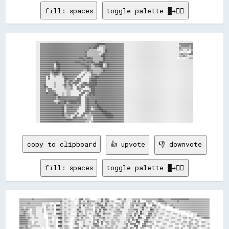
fill: spaces
toggle palette ▓→✊🏽
░░░░░░░░░░░░░░░░░░░░░░░░░░░░░░░░░░░░░░░░░░░░░░░░░░░░░░░░░░░░░░░░░░░░░░░░░░░░░░░░░░░░░░░░░░░░░░░░░░░░░░░░░░░░░░░░░░░░░░░░░░░░░░░░░░░░░░░░░░░░░░░░░░░░░░░░░░

░░░░▓▓▓▓▓▓▓▓▓▓▓▓▓▓▓▓▓▓▓▓▓▓▓▓▓▓▓▓▓▓▓▓▓▓▓▓▓▓▓▓▓▓▓▓▓▓▓▓▓▓▓▓▓▓▓▓████████▓▓▓▓▓▓▓▓▓▓▓▓▓▓▓▓▓▓░░░░░░░░░░░░░░░░░░░░░░░░░░░░░░░░░░░░░░░░░░░░░░░░░░░░░░▓▓▓▓▓▓▓▓▓▓▓▓▓▓

░░░░▓▓▓▓▓▓▓▓▓▓▓▓▓▓▓▓▓▓▓▓▓▓▓▓▓▓▓▓▓▓▓▓▓▓▓▓▓▓▓▓▓▓▓▓▓▓▓▓▓▓▓▓▓▓████▒▒▒▒▒▒▓▓▓▓▓▓▓▓▓▓▓▓▓▓▓▓▓▓░░░░░░░░░░░░░░░░░░░░░░░░░░░░░░░░░░░░░░░░░░░░░░░░░░░░░░▒▒▓▓▓▓▓▓▓▓▒▒▓▓

░░░░▓▓▓▓▓▓▓▓▓▓▓▓▓▓▓▓▓▓▓▓▓▓▓▓▓▓▓▓▓▓▓▓▓▓▓▓▓▓▓▓▓▓▓▓▓▓▓▓██▓▓████▒▒░░░░▒▒▓▓▓▓▓▓▓▓▓▓▓▓▓▓▓▓▓▓░░░░░░░░░░░░░░░░░░░░░░░░░░░░░░░░░░░░░░░░░░░░░░░░░░░░░░▓▓▒▒▒▒▒▒▒▒▒▒▓▓

░░░░▓▓▓▓▓▓▓▓▓▓▓▓▓▓▓▓▓▓▓▓▓▓▓▓▓▓▓▓▓▓▓▓▓▓▓▓▓▓▓▓▓▓▓▓▓▓▓▓▒▒▒▒▒▒▒▒░░░░░░▒▒██▓▓▓▓▓▓▓▓▓▓▓▓▓▓▓▓░░░░░░░░░░░░░░░░░░░░░░░░░░░░░░░░░░░░░░░░░░░░░░░░░░░░░░▒▒▒▒░░░░▒▒░░▒▒

░░░░▓▓▓▓▓▓▓▓▓▓▓▓▓▓▓▓▓▓▓▓▓▓▓▓▓▓▓▓▓▓▓▓▓▓▓▓▓▓▓▓▓▓▓▓██▒▒▒▒▒▒▒▒▒▒▒▒▒▒░░▒▒██▓▓▓▓▓▓▓▓▓▓▓▓▓▓▓▓░░░░░░░░░░░░░░░░░░░░░░░░░░░░░░░░░░░░░░░░░░░░░░░░░░░░░░░░  ░░░░    ▓▓

░░░░▓▓▓▓▓▓▓▓▓▓▓▓▓▓▓▓▓▓▓▓▓▓▓▓▓▓▓▓▓▓▓▓▓▓▓▓▓▓▓▓▓▓▓▓▓▓▒▒▒▒▒▒▒▒▒▒▒▒░░▒▒██▓▓▓▓▓▓▓▓▓▓▓▓▓▓▓▓▓▓░░░░░░░░░░░░░░░░░░░░░░░░░░░░░░░░░░░░░░░░░░░░░░░░░░░░░░▒▒▓▓▒▒▒▒▒▒▓▓▓▓

░░░░▓▓▓▓▓▓▓▓▓▓▓▓▓▓▓▓▓▓▓▓▓▓▓▓▓▓▓▓▓▓▓▓▓▓▓▓▓▓▓▓▓▓▓▓██▒▒▒▒▒▒▒▒▒▒▒▒▒▒████▓▓▓▓▓▓▓▓▓▓▓▓▓▓▓▓▓▓░░░░░░░░░░░░░░░░░░░░░░░░░░░░░░░░░░░░░░░░░░░░░░░░░░░░░░▒▒▒▒▓▓▒▒░░░░░░

░░░░▓▓▓▓▓▓▓▓▓▓▓▓▓▓▓▓▓▓▓▓▓▓▓▓▓▓▓▓▓▓▓▓▓▓▓▓▓▓████▓▓▓▓████▓▓▒▒▒▒▒▒▒▒▒▒██▓▓▓▓▓▓▓▓▓▓▓▓▓▓▓▓▓▓░░░░░░░░░░░░░░░░░░░░░░░░░░░░░░░░░░░░░░░░░░░░░░░░░░░░  ░░░░  ░░░░▒▒▒▒

░░░░▓▓▓▓▓▓▓▓▓▓▓▓▓▓▓▓▓▓▓▓▓▓▓▓▓▓▓▓▓▓▓▓▓▓▓▓▓▓▓▓▓▓██▓▓▓▓▓▓▓▓▒▒▒▒▒▒▒▒▒▒██▓▓▓▓▓▓▓▓▓▓▓▓▓▓▓▓▓▓░░░░░░░░░░░░░░░░░░░░░░░░░░░░░░░░░░░░░░░░░░░░░░░░░░░░░░░░░░░░░░░░░░░░

░░░░▓▓▓▓▓▓▓▓▓▓▓▓▓▓▓▓██▓▓▓▓▓▓▓▓▓▓▓▓▓▓▓▓██████▓▓▓▓▓▓██▓▓██▓▓▒▒▒▒████▓▓▓▓▓▓▓▓▓▓▓▓▓▓▓▓▓▓▓▓░░░░░░░░░░░░░░░░░░░░░░░░░░░░░░░░░░░░░░░░░░░░░░░░░░░░░░░░░░░░░░░░░░░░

░░░░▓▓▓▓▓▓▓▓▓▓▓▓▓▓░░████▓▓▓▓▓▓▓▓▓▓▓▓▓▓▓▓▓▓▓▓████▓▓▓▓▓▓▒▒▓▓████████░░▒▒██▓▓▓▓▓▓▓▓▓▓▓▓▓▓░░░░░░░░░░░░░░░░░░░░░░░░░░░░░░░░░░░░░░░░░░░░░░░░░░░░░░░░░░░░░░░░░░░░

░░░░▓▓▓▓▓▓▓▓▓▓▓▓▓▓░░▓▓██▓▓▓▓▓▓▓▓▓▓▓▓▓▓▓▓▓▓▓▓▓▓▓▓████▓▓▒▒▒▒▓▓▓▓████░░▒▒██▓▓▓▓▓▓▓▓▓▓▓▓▓▓░░░░░░░░░░░░░░░░░░░░░░░░░░░░░░░░░░░░░░░░░░░░░░░░░░░░░░░░░░░░░░░░░░░░

░░░░▓▓▓▓▓▓▓▓▓▓▓▓▓▓▒▒▓▓██▓▓▓▓▓▓▓▓▓▓▓▓▓▓▓▓▓▓▓▓▓▓▓▓▓▓██▓▓▒▒▒▒▒▒▒▒▒▒▓▓▓▓▓▓▓▓▓▓▓▓▓▓▓▓▓▓▓▓▓▓░░░░░░░░░░░░░░░░░░░░░░░░░░░░░░░░░░░░░░░░░░░░░░░░░░░░░░░░░░░░░░░░░░░░

░░░░▓▓▓▓▓▓▓▓▓▓▓▓██▓▓████▓▓▓▓▓▓▓▓▓▓▓▓▓▓▓▓▓▓▓▓▓▓▒▒▒▒██▓▓▓▓▒▒▒▒▒▒▒▒▒▒██▓▓▓▓▓▓▓▓▓▓▓▓▓▓▓▓▓▓░░░░░░░░░░░░░░░░░░░░░░░░░░░░░░░░░░░░░░░░░░░░░░░░░░░░░░░░░░░░░░░░░░░░

░░░░▓▓▓▓▓▓▓▓▓▓▒▒▓▓████▓▓▒▒▓▓▓▓▓▓▓▓▓▓▓▓▓▓▓▓▓▓░░░░▒▒░░▒▒▓▓▒▒▒▒▒▒▒▒▓▓▓▓▓▓▓▓▓▓▓▓▓▓▓▓▓▓▓▓▓▓░░░░░░░░░░░░░░░░░░░░░░░░░░░░░░░░░░░░░░░░░░░░░░░░░░░░░░░░░░░░░░░░░░░░

░░░░▓▓▓▓▓▓▓▓▓▓░░▒▒▓▓▓▓▒▒░░██▓▓▓▓▓▓▓▓▓▓▓▓▓▓░░░░▓▓░░░░░░▓▓▓▓▓▓▒▒▓▓▓▓▓▓▓▓▓▓▓▓▓▓▓▓▓▓▓▓▓▓▓▓░░░░░░░░░░░░░░░░░░░░░░░░░░░░░░░░░░░░░░░░░░░░░░░░░░░░░░░░░░░░░░░░░░░░

░░░░▓▓▓▓▓▓░░▓▓░░░░▒▒░░░░░░▒▒██▓▓▓▓▓▓▓▓▓▓░░░░▓▓░░░░░░▒▒▓▓▓▓████▓▓▓▓▓▓▓▓▓▓▓▓▓▓▓▓▓▓▓▓▓▓▓▓░░░░░░░░░░░░░░░░░░░░░░░░░░░░░░░░░░░░░░░░░░░░░░░░░░░░░░░░░░░░░░░░░░░░

░░░░▓▓▓▓▓▓░░▓▓░░░░░░░░░░░░░░████▓▓▓▓▓▓░░████░░░░░░░░▓▓██████▓▓▓▓▓▓▓▓▓▓▓▓▓▓▓▓▓▓▓▓▓▓▓▓▓▓░░░░░░░░░░░░░░░░░░░░░░░░░░░░░░░░░░░░░░░░░░░░░░░░░░░░░░░░░░░░░░░░░░░░

░░░░▓▓▓▓▓▓░░░░░░░░░░░░░░░░░░██▒▒▓▓██▒▒▓▓██▓▓░░░░░░░░▓▓██████▓▓▓▓▓▓▓▓▓▓▓▓▓▓▓▓▓▓▓▓▓▓▓▓▓▓░░░░░░░░░░░░░░░░░░░░░░░░░░░░░░░░░░░░░░░░░░░░░░░░░░░░░░░░░░░░░░░░░░░░

░░░░▓▓▓▓▓▓░░░░░░░░▒▒░░░░░░░░▓▓▒▒██▒▒██████░░▒▒████▒▒████████▓▓▓▓▓▓▓▓▓▓▓▓▓▓▓▓▓▓▓▓▓▓▓▓▓▓░░░░░░░░░░░░░░░░░░░░░░░░░░░░░░░░░░░░░░░░░░░░░░░░░░░░░░░░░░░░░░░░░░░░

░░░░▓▓▓▓██░░░░░░░░▒▒░░░░░░▒▒██▒▒▓▓██░░▓▓░░▒▒██▓▓████████████▓▓▓▓▓▓▓▓▓▓▓▓▓▓▓▓▓▓▓▓▓▓▓▓▓▓░░░░░░░░░░░░░░░░░░░░░░░░░░░░░░░░░░░░░░░░░░░░░░░░░░░░░░░░░░░░░░░░░░░░

░░░░▓▓▓▓██▓▓░░░░░░▒▒░░░░░░░░▓▓▒▒▒▒▓▓░░░░██▒▒████░░▒▒██████▓▓▓▓▓▓▓▓▓▓▓▓▓▓▓▓▓▓▓▓▓▓▓▓▓▓▓▓░░░░░░░░░░░░░░░░░░░░░░░░░░░░░░░░░░░░░░░░░░░░░░░░░░░░░░░░░░░░░░░░░░░░

░░░░▓▓▓▓▓▓▒▒▓▓▓▓░░░░░░░░░░░░▒▒▒▒▒▒▓▓░░░░██▓▓▒▒░░░░░░▒▒████▓▓▓▓▓▓▓▓▓▓▓▓▓▓▓▓▓▓▓▓▓▓▓▓▓▓▓▓░░░░░░░░░░░░░░░░░░░░░░░░░░░░░░░░░░░░░░░░░░░░░░░░░░░░░░░░░░░░░░░░░░░░

░░░░▓▓▓▓▓▓░░▓▓▓▓▓▓▒▒░░░░░░░░░░▒▒▒▒░░░░░░░░▓▓░░▓▓▓▓▓▓▒▒████▓▓▓▓▓▓▓▓▓▓▓▓▓▓▓▓▓▓▓▓▓▓▓▓▓▓▓▓░░░░░░░░░░░░░░░░░░░░░░░░░░░░░░░░░░░░░░░░░░░░░░░░░░░░░░░░░░░░░░░░░░░░

░░░░▓▓▓▓▓▓██▓▓▓▓▓▓▓▓░░░░░░▒▒░░▒▒▒▒░░░░░░░░░░████░░▒▒██████▓▓▓▓▓▓▓▓▓▓▓▓▓▓▓▓▓▓▓▓▓▓▓▓▓▓▓▓░░░░░░░░░░░░░░░░░░░░░░░░░░░░░░░░░░░░░░░░░░░░░░░░░░░░░░░░░░░░░░░░░░░░

░░░░▓▓▓▓▓▓▓▓▓▓▓▓▓▓██▓▓░░░░▒▒░░▒▒▒▒░░░░░░░░██▓▓░░▒▒▓▓██▓▓██▓▓▓▓▓▓▓▓▓▓▓▓▓▓▓▓▓▓▓▓▓▓▓▓▓▓▓▓░░░░░░░░░░░░░░░░░░░░░░░░░░░░░░░░░░░░░░░░░░░░░░░░░░░░░░░░░░░░░░░░░░░░

░░░░▓▓▓▓▓▓▓▓▓▓▓▓▓▓▓▓▒▒██▓▓▓▓▓▓▓▓▓▓▓▓▓▓▓▓▓▓██░░░░▓▓▓▓▓▓▓▓▓▓▓▓▓▓▓▓▓▓▓▓▓▓▓▓▓▓▓▓▓▓▓▓▓▓▓▓▓▓░░░░░░░░░░░░░░░░░░░░░░░░░░░░░░░░░░░░░░░░░░░░░░░░░░░░░░░░░░░░░░░░░░░░

░░░░▓▓▓▓▓▓▓▓▓▓▓▓▓▓▓▓▒▒▓▓▓▓▓▓▓▓▓▓▓▓▓▓▓▓▓▓████░░░░▓▓██▓▓▓▓▓▓▓▓▓▓▓▓▓▓▓▓▓▓▓▓▓▓▓▓▓▓▓▓▓▓▓▓▓▓░░░░░░░░░░░░░░░░░░░░░░░░░░░░░░░░░░░░░░░░░░░░░░░░░░░░░░░░░░░░░░░░░░░░

░░░░▓▓▓▓▓▓▓▓▓▓▓▓▓▓░░░░▒▒▓▓▓▓██▓▓████████████░░░░▓▓██▓▓▓▓▓▓██▓▓▓▓▓▓▓▓▓▓▓▓▓▓▓▓▓▓▓▓▓▓▓▓▓▓░░░░░░░░░░░░░░░░░░░░░░░░░░░░░░░░░░░░░░░░░░░░░░░░░░░░░░░░░░░░░░░░░░░░

░░░░▓▓▓▓▓▓▓▓▓▓▓▓▓▓▓▓▒▒██▓▓▓▓██▒▒▓▓██████▓▓██░░░░▓▓██▓▓▓▓▓▓██▓▓▓▓▓▓▓▓▓▓▓▓▓▓▓▓▓▓▓▓▓▓▓▓▓▓░░░░░░░░░░░░░░░░░░░░░░░░░░░░░░░░░░░░░░░░░░░░░░░░░░░░░░░░░░░░░░░░░░░░

░░░░▓▓▓▓▓▓▓▓▓▓▓▓▓▓▓▓▓▓▓▓▓▓▓▓▒▒▓▓▓▓▓▓▓▓▓▓▓▓▓▓░░░░▓▓██▓▓▓▓▓▓▓▓██▓▓▓▓▓▓▓▓▓▓▓▓▓▓▓▓▓▓▓▓▓▓▓▓░░░░░░░░░░░░░░░░░░░░░░░░░░░░░░░░░░░░░░░░░░░░░░░░░░░░░░░░░░░░░░░░░░░░

░░░░▓▓▓▓▓▓▓▓▓▓▓▓▓▓▓▓▓▓▓▓▓▓██░░▓▓▓▓██▓▓▓▓▓▓░░░░░░▓▓██▓▓▒▒▓▓▓▓████▓▓▓▓▓▓▓▓▓▓▓▓▓▓▓▓▓▓▓▓▓▓░░░░░░░░░░░░░░░░░░░░░░░░░░░░░░░░░░░░░░░░░░░░░░░░░░░░░░░░░░░░░░░░░░░░

░░░░▓▓▓▓▓▓▓▓▓▓▓▓▓▓▓▓▓▓▓▓▓▓██░░▓▓▓▓▓▓▓▓▓▓▒▒░░░░░░▓▓██▓▓░░▒▒▓▓▓▓████▓▓▓▓▓▓▓▓▓▓▓▓▓▓▓▓▓▓▓▓░░░░░░░░░░░░░░░░░░░░░░░░░░░░░░░░░░░░░░░░░░░░░░░░░░░░░░░░░░░░░░░░░░░░

░░░░▓▓▓▓▓▓▓▓▓▓▓▓▓▓▓▓▓▓▓▓▓▓██░░▓▓▓▓▓▓▓▓▓▓░░░░░░░░████▓▓▓▓▓▓▓▓▓▓▓▓██████▓▓▓▓▓▓▓▓▓▓▓▓▓▓▓▓░░░░░░░░░░░░░░░░░░░░░░░░░░░░░░░░░░░░░░░░░░░░░░░░░░░░░░░░░░░░░░░░░░░░

░░░░▓▓▓▓▓▓▓▓▓▓▓▓▓▓▓▓▓▓▓▓▓▓██▒▒▓▓▓▓▓▓▓▓░░██░░░░██▓▓▓▓▒▒▓▓▓▓▓▓▓▓▓▓▓▓████████▓▓▓▓▓▓▓▓▓▓▓▓░░░░░░░░░░░░░░░░░░░░░░░░░░░░░░░░░░░░░░░░░░░░░░░░░░░░░░░░░░░░░░░░░░░░

░░░░▓▓▓▓▓▓▓▓▓▓▓▓▓▓▓▓▓▓▓▓▓▓██▒▒▒▒▓▓░░░░██░░░░██▓▓░░▒▒▒▒▒▒▓▓▓▓▓▓▓▓▓▓▓▓████████▓▓▓▓▓▓▓▓▓▓░░░░░░░░░░░░░░░░░░░░░░░░░░░░░░░░░░░░░░░░░░░░░░░░░░░░░░░░░░░░░░░░░░░░

░░░░▓▓▓▓▓▓▓▓▓▓▓▓▓▓▓▓▓▓▓▓▓▓▓▓▓▓▒▒▒▒░░████▓▓▓▓▓▓▒▒▒▒▒▒▒▒░░▓▓▓▓▓▓▓▓▓▓▓▓▓▓██████▓▓▓▓▓▓▓▓▓▓░░░░░░░░░░░░░░░░░░░░░░░░░░░░░░░░░░░░░░░░░░░░░░░░░░░░░░░░░░░░░░░░░░░░

░░░░▓▓▓▓▓▓▓▓▓▓▓▓▓▓▓▓▓▓▓▓▓▓▓▓▓▓██████▓▓▓▓▓▓▓▓▓▓▓▓▓▓▒▒▒▒░░▓▓▓▓▓▓▓▓▓▓▓▓▓▓▓▓▓▓▓▓▓▓▓▓▓▓▓▓▓▓░░░░░░░░░░░░░░░░░░░░░░░░░░░░░░░░░░░░░░░░░░░░░░░░░░░░░░░░░░░░░░░░░░░░

copy to clipboard
👍 upvote
👎 downvote
fill: spaces
toggle palette ▓→✊🏽
▒▒▒▒▒▒▒▒▒▒▒▒▓▓▒▒▒▒▒▒▒▒▒▒▒▒▒▒▒▒▒▒▒▒▒▒▒▒▒▒▒▒░░▒▒░░░░    ░░░░▓▓██░░▒▒▒▒░░      ░░░░▓▓░░▓▓▒▒      ░░▓▓▒▒░░▓▓░░░░░░▒▒▒▒▒▒▒▒░░▒▒▒▒▒▒▒▒▒▒▒▒▒▒▒▒▓▓▓▓▒▒▒▒▒▒▒▒▓▓▓▓▓▓▓▓▓▓▓▓▓▓▓▓▓▓▒▒▒▒▒▒▒▒▒▒▒▒▒▒▒▒▒▒▒▒
▒▒▒▒▒▒▒▒▒▒▒▒▒▒▒▒▒▒▒▒▒▒▒▒▒▒▒▒▒▒▒▒▒▒▒▒▒▒▒▒▓▓░░░░░░▒▒░░░░  ░░▓▓░░▒▒░░▓▓▒▒▒▒▒▒░░░░░░▓▓░░▒▒▓▓░░▒▒░░    ░░▒▒▒▒░░░░░░▒▒▓▓░░▓▓      ▒▒▒▒▒▒  ░░▒▒▓▓▓▓▓▓▒▒▒▒▒▒▒▒▒▒▒▒▓▓▒▒▒▒▒▒▒▒▒▒▒▒▒▒▒▒▒▒▒▒▒▒▒▒▒▒▒▒▒▒
▒▒▒▒▒▒▒▒▓▓▒▒▒▒▒▒▒▒▒▒▒▒░░░░░░░░    ░░    ▒▒░░▒▒░░░░░░░░  ░░▓▓▒▒▒▒▒▒▒▒▒▒░░░░▒▒▓▓▒▒░░░░▓▓░░░░░░░░▒▒▒▒░░▓▓░░░░  ▒▒▒▒▒▒▒▒▒▒▒▒▒▒▓▓  ▒▒░░▒▒  ░░  ▒▒▒▒▓▓▒▒▒▒▒▒▒▒▒▒▒▒▒▒▒▒▒▒▒▒▒▒▒▒▒▒▒▒▒▒▒▒▒▒▒▒▒▒▒▒▒▒
▒▒▒▒▒▒▒▒▒▒▒▒▒▒▒▒▒▒▒▒▒▒░░░░▒▒▒▒░░▒▒  ████▒▒░░░░░░▒▒░░░░░░▒▒▒▒░░██░░▒▒▒▒▒▒░░░░▒▒▓▓▓▓░░▓▓░░▒▒▒▒  ░░▒▒▒▒▒▒░░░░░░▒▒▓▓░░▓▓▒▒░░▒▒██      ▓▓▓▓░░░░  ░░▒▒░░▒▒▓▓▒▒▒▒▒▒▒▒▒▒▒▒▒▒▒▒▒▒▒▒▒▒▒▒▒▒▒▒▒▒▒▒▒▒▒▒
▒▒▒▒░░▒▒▒▒▒▒▒▒▒▒░░░░░░░░  ▒▒░░░░░░  ░░░░▒▒░░▒▒░░░░░░░░░░░░██░░░░▒▒▒▒░░░░  ▒▒▒▒░░▓▓▓▓░░░░░░▒▒░░▒▒░░▒▒▓▓░░░░░░▒▒▒▒░░░░░░▒▒▓▓░░▒▒░░▒▒░░▒▒░░▒▒            ▓▓▒▒▒▒▒▒▒▒▒▒▒▒▒▒▒▒▒▒▒▒▒▒▒▒▒▒▒▒▒▒▒▒▒▒
▒▒▓▓▒▒▓▓▒▒  ▒▒▒▒░░░░░░▒▒  ▒▒▒▒░░▒▒  ████▒▒░░░░░░▒▒░░  ░░██▒▒░░░░▒▒▒▒▒▒▒▒  ▒▒░░▓▓░░▓▓▓▓░░▒▒░░░░▒▒▓▓░░░░░░░░▒▒▒▒▒▒▓▓▓▓░░░░▓▓░░░░  ██▓▓░░▒▒░░░░▒▒░░          ░░▒▒▒▒▒▒▒▒▒▒▒▒▒▒▒▒▒▒▒▒▒▒▒▒▒▒▒▒▒▒
▒▒▒▒▓▓▒▒░░░░▒▒▒▒░░░░░░▒▒  ░░░░░░░░  ░░░░▒▒░░▒▒░░░░░░░░░░▒▒██▒▒░░▒▒░░░░░░░░▓▓░░▓▓░░▒▒░░░░░░░░▒▒▒▒▒▒▓▓░░░░░░▒▒▒▒▒▒░░▓▓░░██░░░░░░▒▒▒▒▒▒░░▒▒░░░░░░░░▒▒▒▒░░░░          ░░░░░░▒▒▒▒▒▒▒▒▒▒▒▒▒▒▒▒▒▒
▒▒▒▒▓▓▒▒▒▒░░▒▒▒▒░░░░░░░░  ░░▒▒▒▒░░  ▓▓██▓▓░░▒▒░░▒▒    ░░▓▓░░▒▒░░▒▒░░▒▒░░░░▒▒▓▓░░░░▓▓▒▒▒▒▒▒  ░░▒▒▒▒▒▒░░░░▒▒▒▒▒▒░░▓▓▒▒░░██▒▒░░  ▓▓▓▓░░▒▒░░░░▒▒▒▒  ░░░░░░▒▒▒▒░░░░        ░░  ░░░░▒▒▒▒▒▒▒▒▒▒▒▒
▓▓▓▓▓▓▒▒▒▒░░░░▒▒░░░░░░░░    ░░░░░░░░░░░░▒▒░░▒▒░░░░░░░░░░██▒▒▒▒▓▓▒▒░░  ░░▒▒▒▒▓▓▓▓░░░░░░░░░░░░▒▒▒▒▒▒░░░░  ▒▒▒▒▓▓░░▓▓░░██░░  ░░▒▒▓▓▒▒░░▒▒░░░░░░░░░░▒▒░░░░  ░░░░▒▒░░░░░░      ░░░░▓▓▒▒▒▒▒▒▒▒▒▒
▓▓▓▓▓▓▒▒▓▓▒▒░░▒▒▒▒░░░░░░    ▒▒▒▒  ░░░░████░░▒▒▒▒░░    ▒▒▒▒░░▓▓░░▒▒▒▒░░  ▒▒░░░░▒▒▒▒▓▓░░▒▒░░░░▒▒▒▒░░░░░░░░▒▒▒▒▒▒▓▓░░░░██▓▓░░  ▓▓▓▓░░▒▒░░  ▒▒▒▒  ░░░░░░▒▒▒▒░░░░░░░░▒▒▒▒░░▒▒░░░░    ░░▒▒▓▓▓▓▓▓
▓▓▓▓▓▓▓▓▒▒░░░░░░░░░░░░░░░░  ░░░░  ░░  ░░▒▒░░▒▒░░░░  ░░▒▒▓▓▒▒▒▒▒▒░░░░░░  ▒▒▒▒▓▓░░░░▒▒░░░░░░▒▒░░▒▒▒▒░░░░░░▒▒▓▓░░▓▓▒▒██░░░░░░▒▒▓▓░░░░░░░░░░░░░░░░▒▒▒▒░░░░░░░░▒▒▒▒  ░░░░  ░░▒▒░░▒▒░░░░    ░░░░
▓▓▓▓▓▓▓▓▒▒▒▒  ▒▒▒▒░░░░░░░░  ░░▒▒░░░░  ████░░▒▒▒▒░░  ░░▓▓░░░░░░▒▒░░░░▒▒░░▒▒  ▓▓░░▓▓░░▒▒▒▒░░▒▒▒▒░░▒▒░░░░▒▒░░▓▓▒▒░░░░████    ▓▓▓▓▒▒▒▒░░  ▒▒▒▒░░░░░░░░░░▒▒▒▒░░░░░░░░▒▒▒▒░░▒▒░░  ░░▒▒  ▒▒▒▒░░░░
▓▓▓▓▓▓▓▓▒▒▒▒░░▒▒░░░░░░░░░░  ░░░░░░░░  ░░▒▒░░░░░░    ░░▓▓▓▓  ░░▒▒░░░░░░░░▓▓▓▓▒▒  ▓▓  ░░▒▒░░▒▒▒▒░░░░░░░░▒▒▓▓░░▓▓▓▓▓▓░░▒▒  ▒▒▓▓░░  ░░▒▒  ░░    ▒▒▒▒  ░░░░  ▒▒▒▒░░▒▒░░░░░░▒▒▒▒░░▒▒░░  ░░░░░░▒▒
▒▒▒▒▒▒▓▓░░▒▒▒▒▒▒▒▒▒▒░░░░░░  ░░▒▒▒▒░░  ████░░▒▒▒▒░░  ░░░░▒▒░░░░▓▓▒▒▒▒░░░░▒▒▓▓▓▓░░░░░░▒▒░░░░▒▒░░▒▒░░░░░░░░▓▓░░░░░░████    ▓▓▓▓▒▒▒▒▒▒  ░░▒▒░░░░░░░░░░▒▒▒▒  ░░░░  ░░▒▒░░▒▒▒▒░░░░░░▒▒░░▒▒▒▒  ░░
▓▓▓▓▒▒▓▓▒▒▒▒░░░░░░░░░░  ░░    ░░░░░░  ░░▒▒░░▒▒▒▒░░  ▒▒▓▓▓▓░░▒▒░░░░▒▒  ▒▒▒▒░░▒▒▒▒▒▒░░▒▒▒▒▒▒▒▒░░▒▒░░░░▒▒▓▓▒▒░░▓▓▒▒░░▓▓  ▒▒▒▒░░  ░░▒▒  ░░  ░░▒▒▒▒░░░░░░░░░░▒▒▒▒░░▒▒░░  ░░▒▒░░▒▒▒▒░░  ░░░░░░▒▒
▓▓▒▒▒▒▒▒▓▓▒▒▒▒░░▒▒▒▒░░░░░░    ▒▒▒▒░░  ▓▓██░░▒▒▒▒    ░░▒▒▓▓░░▒▒░░▒▒░░  ▒▒▒▒▓▓▒▒░░░░▒▒░░░░░░▒▒  ░░░░░░▒▒▓▓▒▒░░░░████    ▓▓▓▓▓▓▒▒░░  ░░▒▒▒▒  ░░    ▒▒▒▒░░▒▒░░  ░░▒▒▒▒░░▒▒░░  ░░▒▒░░▒▒▒▒░░░░░░
▒▒▒▒▒▒▓▓▓▓▒▒░░░░░░░░░░    ░░  ░░▒▒░░  ▒▒▓▓░░▒▒▒▒░░░░▓▓▓▓░░░░░░░░▒▒▒▒░░▓▓  ▒▒░░▓▓  ▒▒▒▒▒▒▒▒▒▒░░  ░░░░░░▓▓░░▓▓░░▒▒██  ▒▒▒▒░░░░░░▒▒  ░░  ░░░░▒▒▒▒  ░░░░  ▒▒▒▒░░▒▒░░  ░░▒▒▒▒  ▒▒▒▒  ░░░░░░▒▒▒▒
▒▒▒▒▒▒▒▒▓▓▒▒▒▒▒▒▒▒▒▒░░░░░░░░  ░░░░▒▒  ▒▒██░░░░░░  ░░▒▒▓▓░░░░▓▓░░░░  ░░▒▒▓▓▒▒  ▒▒░░░░░░░░▒▒░░▓▓░░░░▒▒▓▓░░░░▒▒██▓▓    ▓▓▓▓▓▓░░░░░░  ░░▒▒  ░░░░░░░░▒▒▒▒░░░░    ▒▒▒▒░░▒▒░░░░░░░░▒▒  ▒▒▒▒░░░░░░
▒▒▒▒▒▒▒▒▓▓░░░░░░░░▒▒░░░░  ░░  ░░▒▒▒▒░░░░██▒▒▒▒▒▒░░░░▓▓░░  ░░░░▒▒░░░░░░▒▒▓▓▓▓  ▒▒░░▒▒▒▒▒▒░░░░▒▒░░░░░░▓▓▒▒░░  ▓▓██  ░░░░░░  ▒▒▒▒░░░░░░░░  ▒▒▒▒  ░░░░░░▒▒▒▒░░░░░░░░  ▒▒▒▒░░▒▒▒▒░░  ░░░░  ▒▒▒▒
▒▒▒▒▒▒▒▒▒▒▒▒▒▒▒▒░░▒▒▒▒░░░░░░    ░░░░░░  ▒▒▒▒░░░░░░░░▓▓▓▓  ▒▒░░░░░░  ▒▒░░░░▒▒░░▒▒░░▒▒░░▒▒░░▒▒    ░░▒▒░░░░▓▓▓▓░░░░  ▓▓▓▓  ░░░░░░  ░░░░░░  ░░▒▒░░▒▒▒▒  ░░░░░░▒▒▒▒▒▒░░░░░░  ░░▒▒░░░░▒▒▒▒░░░░░░
▒▒▒▒▒▒▒▒▒▒▓▓░░░░░░▒▒  ░░░░░░    ░░░░░░  ██▒▒▓▓░░  ░░░░▒▒  ░░░░░░░░  ░░▒▒▓▓▒▒░░  ▒▒░░▒▒░░  ▓▓░░░░▒▒▓▓▓▓  ░░████  ░░  ░░  ▒▒▒▒░░  ░░▒▒  ▒▒▒▒░░  ░░░░░░░░▒▒  ░░  ░░░░▒▒▒▒░░▒▒░░  ░░░░▒▒░░▒▒▒▒
▒▒▒▒▒▒▒▒▒▒▓▓▒▒▒▒░░░░  ▓▓▓▓░░▓▓▓▓▒▒▓▓▓▓░░▒▒▒▒░░░░  ░░▒▒▒▒  ▒▒  ░░▒▒░░▒▒░░▓▓▒▒▒▒░░▒▒▒▒▒▒▒▒░░▒▒  ░░░░▒▒▓▓░░▒▒░░▓▓  ▓▓▒▒  ░░  ▒▒  ▒▒▒▒░░  ░░▒▒  ▒▒▒▒░░░░░░░░░░▒▒▒▒  ░░░░░░░░▒▒▒▒  ▒▒▒▒░░░░░░░░
▒▒▒▒▒▒▒▒▒▒▒▒░░▒▒░░  ░░▓▓▓▓░░▓▓▓▓  ▓▓▓▓░░▓▓▓▓░░▓▓▓▓▒▒▒▒▓▓▓▓░░▒▒░░  ░░░░░░    ▒▒░░░░▒▒░░░░▒▒░░░░░░▒▒▒▒░░░░████    ▒▒    ▒▒▒▒░░  ░░▒▒  ░░▒▒░░  ░░▒▒  ▒▒▒▒░░░░  ░░  ▒▒▒▒░░░░░░░░  ░░▒▒░░▒▒▒▒▒▒
▒▒▒▒▒▒▒▒▒▒▒▒▒▒  ░░▒▒░░░░░░░░  ░░░░░░▒▒░░▓▓▓▓░░▓▓▓▓░░▓▓▓▓▒▒▒▒▓▓▓▓░░▓▓▓▓  ▓▓▓▓░░▓▓▒▒░░░░░░░░░░░░░░▒▒▒▒░░  ▒▒▓▓  ▓▓      ░░░░  ░░░░    ▒▒▒▒░░░░▒▒░░  ░░▒▒  ▒▒▒▒░░░░  ░░  ▒▒▒▒░░░░▒▒░░  ░░░░░░
▒▒▒▒▒▒▒▒▒▒▒▒▒▒  ░░░░▒▒░░▒▒▒▒░░▒▒▒▒░░▒▒▒▒░░░░░░░░░░░░░░▒▒░░▒▒▓▓▒▒▒▒▓▓▓▓░░▓▓▓▓  ▓▓▓▓░░▓▓▓▓▓▓▒▒▓▓▓▓░░▓▓▓▓░░▓▓▒▒▒▒░░░░░░░░░░░░  ▒▒▒▒░░░░░░    ▒▒▒▒░░░░▒▒░░  ░░▒▒░░░░▒▒▒▒  ░░░░░░▒▒▒▒▒▒  ▒▒▒▒▒▒
▒▒▒▒▒▒▒▒▒▒▒▒▒▒  ░░░░░░░░░░▒▒  ░░░░░░░░░░░░░░▒▒░░░░▒▒▒▒░░▒▒▒▒░░░░░░░░░░░░░░░░░░▒▒▒▒░░▓▓▓▓▒▒▒▒▓▓▓▓░░▓▓▓▓░░▓▓▓▓▓▓▒▒▓▓▓▓░░██▓▓██░░▓▓▓▓▒▒▒▒▒▒░░░░    ░░▒▒░░░░▒▒░░  ░░░░░░░░▒▒▒▒  ░░░░░░  ░░░░░░
▒▒▒▒▒▒▒▒▒▒▒▒  ░░░░░░      ░░  ░░░░  ░░░░░░░░░░░░░░░░▒▒░░░░░░  ░░░░░░▒▒▒▒░░░░▒▒▒▒░░░░░░░░░░░░░░░░░░▒▒▓▓  ▓▓▓▓▓▓▒▒▓▓▓▓░░▓▓▓▓▓▓▒▒▓▓▓▓▒▒▓▓▓▓▓▓░░░░░░░░░░  ░░▒▒▒▒  ▒▒░░    ░░▒▒  ▒▒▒▒░░░░▒▒▒▒░░
▒▒▒▒▒▒▒▒▒▒░░  ▒▒▒▒░░▒▒▒▒▒▒░░▒▒▒▒░░░░░░          ░░░░░░░░░░░░  ░░░░░░▒▒░░░░░░▒▒░░░░░░▒▒░░▒▒▒▒▒▒░░▒▒▒▒░░▒▒▒▒▒▒░░░░░░░░░░▒▒▓▓▒▒▒▒██▓▓░░▓▓▓▓▓▓░░░░░░▒▒▒▒  ░░░░  ░░▒▒▒▒  ▒▒▒▒░░  ░░░░░░░░▒▒▒▒░░
▒▒▒▒▒▒▒▒▒▒  ░░▒▒▒▒  ▒▒▒▒░░▒▒▒▒▒▒░░▒▒▒▒  ▒▒▒▒░░▒▒▒▒░░▒▒▒▒░░░░░░░░        ░░░░░░░░░░░░░░░░▒▒░░░░░░▒▒▒▒░░▒▒▒▒▒▒░░▒▒▒▒░░▒▒▒▒▒▒░░▒▒▒▒▒▒░░░░░░░░░░░░░░  ░░░░▒▒▒▒  ▒▒░░    ▒▒▒▒░░░░▒▒▒▒  ▒▒▒▒░░░░
▒▒▒▒▒▒▒▒▒▒  ░░░░░░░░  ░░  ▒▒▒▒░░▒▒▒▒▒▒░░▒▒▒▒  ▒▒▒▒░░▒▒▒▒▒▒░░▒▒▒▒░░▒▒▒▒░░▒▒▒▒▒▒▒▒▒▒▒▒░░░░░░░░░░░░░░░░░░░░▒▒░░░░▒▒▒▒░░▒▒▒▒▒▒░░▒▒▒▒▒▒░░▒▒▒▒▒▒░░░░▒▒▒▒░░░░  ░░  ▒▒▒▒░░░░░░░░  ░░▒▒▒▒  ▒▒▒▒▒▒░░
▒▒▒▒▒▒▒▒░░  ░░░░░░    ░░      ░░    ░░░░░░░░░░▒▒▒▒  ▒▒▒▒░░▒▒▒▒▒▒░░▒▒▒▒  ▒▒▒▒░░▒▒▒▒▒▒░░▒▒▒▒░░▓▓▓▓▓▓░░▓▓▓▓░░▒▒▒▒▒▒░░░░░░░░░░░░▒▒▒▒▒▒░░▒▒▒▒▒▒░░  ▒▒▒▒  ▒▒▒▒░░    ░░░░░░▒▒▒▒  ▒▒▒▒░░░░░░░░░░░░
▒▒▒▒▒▒▒▒░░░░░░░░░░    ░░    ░░      ░░    ░░    ░░░░        ░░░░░░░░▒▒  ▒▒▒▒░░▒▒▒▒▒▒░░▒▒▒▒░░▒▒▒▒▒▒░░▓▓▓▓░░▓▓▓▓▓▓░░▓▓▓▓▓▓▒▒▓▓▓▓▒▒▒▒▒▒▒▒▒▒░░░░  ░░    ░░▒▒░░░░▒▒▒▒    ░░░░  ▒▒▒▒░░░░▒▒▒▒░░░░
▒▒▒▒▒▒▒▒  ░░░░░░░░░░░░░░░░░░░░            ░░    ░░            ░░    ░░  ░░░░      ░░░░░░░░░░▒▒▒▒▒▒░░▓▓▓▓░░▓▓▓▓▓▓░░▓▓▓▓▓▓▒▒▓▓▓▓▒▒▒▒▓▓▓▓▒▒▒▒░░  ▒▒░░░░░░    ░░▒▒▒▒  ▒▒▒▒░░░░  ░░░░░░░░░░░░░░
▒▒▒▒▒▒░░░░░░░░░░░░░░░░░░░░▒▒░░░░░░░░░░░░        ░░            ░░    ░░      ░░  ░░░░░░▒▒▒▒  ▒▒░░░░░░░░░░░░░░░░░░░░▒▒▒▒▒▒▒▒▓▓▓▓▒▒▒▒▓▓▓▓▒▒▒▒░░  ░░  ▒▒▒▒▒▒  ░░░░  ░░▒▒▒▒░░░░▒▒▒▒░░▒▒▒▒▒▒░░▒▒
▒▒▒▒▒▒  ░░░░    ░░░░░░░░░░░░░░░░░░░░░░░░░░░░░░░░░░░░░░░░      ░░    ░░      ░░    ░░      ░░░░░░░░░░░░▒▒░░▓▓▓▓▓▓░░▒▒▒▒░░░░░░░░░░░░▒▒▒▒▒▒░░░░░░▒▒    ░░░░░░▒▒▒▒░░░░░░    ░░▒▒▒▒  ▒▒▒▒▒▒░░▒▒
▒▒▒▒░░  ░░░░░░  ░░░░    ░░░░░░░░░░░░░░░░░░░░░░░░░░▒▒░░░░░░░░░░░░░░░░░░            ░░      ░░  ░░░░░░░░░░░░░░░░░░░░▒▒▒▒▒▒▒▒▓▓▓▓▒▒▒▒▓▓▒▒▒▒░░░░░░░░░░▒▒▒▒    ░░▒▒  ▒▒▒▒▒▒  ▒▒░░░░░░░░░░░░░░░░
▒▒▒▒    ░░░░░░░░░░░░  ░░░░░░░░░░░░  ░░░░░░░░░░░░░░░░░░░░░░▒▒░░░░▒▒░░░░░░░░░░░░░░░░░░    ░░░░    ░░░░░░░░░░░░░░░░░░░░░░▒▒░░▒▒▒▒▒▒▒▒▓▓▓▓▒▒░░░░    ░░▒▒▒▒  ▒▒▒▒░░  ░░░░▒▒  ▒▒▒▒▒▒░░▒▒▒▒▒▒░░▒▒
░░▓▓▓▓▒▒░░▒▒▒▒░░░░░░  ░░░░░░░░░░░░░░░░░░  ░░  ░░  ░░░░░░░░░░░░░░░░░░░░▒▒▒▒▒▒░░░░░░░░  ░░░░░░░░░░░░░░░░░░░░░░░░░░░░░░░░▒▒░░░░░░▒▒▒▒▒▒▒▒▒▒░░░░▒▒  ░░░░░░░░▒▒▒▒░░░░▒▒▒▒░░  ░░░░░░░░▒▒▒▒░░▒▒▒▒
░░▓▓▓▓▓▓░░▓▓▒▒▒▒░░▒▒▓▓▓▓▒▒░░▒▒░░░░  ░░░░  ░░░░░░░░░░░░  ░░░░░░░░░░░░░░░░░░▒▒░░▒▒▒▒░░▒▒▒▒░░░░░░  ░░  ░░░░░░░░░░░░░░░░░░▒▒░░░░░░▒▒░░▒▒▒▒▒▒▒▒▒▒▒▒░░▒▒▒▒░░░░  ░░░░░░▒▒▒▒░░▒▒▒▒▒▒░░▒▒▒▒▒▒░░▒▒▒▒
░░▒▒▓▓▓▓  ▓▓▒▒▒▒░░▒▒▒▒▒▒░░▒▒▒▒▒▒░░▒▒▒▒▒▒░░░░░░░░░░░░░░  ░░░░░░░░      ░░░░░░░░░░▒▒░░▒▒▒▒▒▒░░▒▒▒▒▒▒░░░░░░░░  ░░░░░░░░░░░░░░▒▒░░▒▒░░░░░░▒▒▒▒▒▒▒▒░░▒▒▒▒  ▒▒▒▒▒▒  ░░  ░░  ▒▒▒▒▒▒░░▒▒▒▒▒▒░░▒▒▒▒
░░░░░░░░    ░░░░  ▒▒▒▒▓▓  ▒▒▒▒▒▒  ▒▒▒▒▒▒  ▒▒▒▒▒▒  ▒▒▒▒░░  ░░  ░░░░░░░░░░░░    ░░░░░░▒▒▒▒▒▒░░▒▒▒▒▒▒░░▒▒▒▒░░▒▒▒▒░░░░░░░░░░░░░░░░░░░░▒▒▒▒▒▒▒▒▒▒▒▒▒▒░░░░  ▒▒▒▒▒▒  ▒▒▒▒▒▒░░░░░░░░  ░░░░░░░░░░░░
░░▓▓▒▒▓▓░░▓▓▒▒▒▒  ░░░░      ░░░░  ▒▒▒▒▒▒  ▒▒▒▒▒▒  ▒▒▒▒░░░░▒▒░░░░░░░░░░      ░░░░░░░░░░░░░░░░░░▒▒░░░░▒▒▒▒░░▒▒▒▒▒▒░░▒▒▒▒▒▒░░░░░░░░░░░░░░░░░░░░▒▒▒▒▒▒▒▒░░░░  ░░░░▒▒▒▒▒▒░░▒▒▒▒▒▒░░▒▒▒▒▒▒░░▒▒▒▒
▒▒▒▒▒▒▒▒░░▒▒▒▒▒▒░░▒▒▒▒▒▒  ▒▒▒▒▒▒  ░░      ░░░░░░░░▒▒▒▒░░░░▒▒▒▒  ▒▒▒▒▒▒  ▒▒▒▒▒▒░░▒▒▒▒░░░░░░░░░░░░░░░░░░░░░░▒▒▒▒▒▒░░▒▒▒▒▒▒░░▒▒▒▒▒▒▒▒▒▒░░░░░░░░░░░░▒▒░░░░▒▒▒▒░░░░░░  ░░░░▒▒▒▒░░░░▒▒▒▒▒▒▒▒▒▒▒▒
░░░░▒▒░░░░▒▒▒▒▒▒░░▒▒▒▒▒▒░░▒▒▒▒▒▒░░▒▒▒▒░░░░▒▒░░░░        ░░░░▒▒  ▒▒▒▒▒▒░░▒▒▒▒░░▒▒▒▒▒▒░░▒▒▒▒▒▒  ▒▒▒▒▓▓░░▓▓▓▓▒▒░░▒▒▒▒░░░░░░░░░░▒▒▒▒░░▒▒▒▒▒▒▒▒░░░░▒▒░░  ░░▒▒▒▒░░▒▒▒▒▒▒░░▒▒░░░░░░░░░░░░░░░░░░▒▒
▒▒▒▒▒▒░░░░      ░░░░▒▒░░░░▒▒▒▒░░░░▒▒▒▒░░░░▒▒▒▒░░▒▒▒▒▒▒  ▒▒░░░░        ░░░░▒▒░░▒▒▒▒▒▒  ▒▒▒▒▒▒░░▒▒▒▒▒▒░░▒▒▒▒▒▒▒▒▓▓▓▓▒▒▒▒▓▓▓▓▒▒▒▒▓▓▓▓▒▒▒▒▒▒▒▒▒▒▒▒▒▒▒▒  ▒▒░░  ░░▒▒▒▒▒▒░░▒▒▒▒▒▒░░▒▒▒▒▒▒░░▒▒▒▒▒▒
▒▒▒▒▒▒░░▒▒▒▒▒▒░░▒▒░░░░          ░░░░▒▒░░▒▒▒▒▒▒  ▒▒▒▒▒▒  ▒▒▒▒▒▒░░▒▒▒▒░░░░▒▒░░  ░░      ░░░░░░░░▒▒▒▒▒▒▒▒▒▒▒▒▒▒▒▒▒▒▓▓░░▒▒▓▓▓▓░░▓▓▓▓▓▓▒▒▒▒▒▒░░░░▒▒▒▒▒▒░░▒▒▒▒▒▒░░░░░░░░░░▒▒▒▒▒▒░░▒▒▒▒▒▒░░▓▓▓▓▒▒
▒▒▒▒▒▒  ▒▒▒▒▒▒  ▒▒▒▒▒▒  ▒▒▒▒▒▒  ▒▒░░░░          ░░▒▒▒▒░░▒▒▒▒▒▒░░▒▒▒▒░░▒▒▒▒▒▒  ▒▒▒▒▒▒░░▒▒▒▒▒▒░░░░░░░░░░    ░░░░░░▒▒░░▒▒▓▓▓▓░░▓▓▓▓▓▓░░░░░░░░░░▒▒░░  ░░▒▒▒▒░░░░▒▒▒▒▒▒░░▒▒▒▒░░░░░░░░░░░░▒▒▒▒▒▒
  ░░░░  ▒▒▒▒▒▒  ▒▒▒▒▒▒  ▒▒▒▒▒▒  ▒▒▒▒▒▒  ▒▒▒▒▒▒  ░░░░        ░░░░▒▒▒▒  ▒▒▒▒▒▒  ▒▒▒▒▒▒░░▒▒▒▒▒▒░░▒▒▒▒░░▒▒▒▒▒▒░░▒▒▒▒▒▒░░▒▒░░░░░░░░░░░░░░▒▒░░░░░░▒▒▒▒  ▒▒░░░░░░▒▒▒▒▒▒░░▒▒▒▒▒▒▒▒░░▒▒▒▒▒▒▒▒▓▓▓▓▓▓
▒▒▒▒▒▒  ░░        ░░░░  ▒▒▒▒▒▒  ▒▒▒▒▒▒░░▒▒▒▒▒▒░░▒▒▒▒░░░░▒▒▒▒░░▒▒░░░░          ░░░░▒▒░░▒▒▒▒░░▒▒▒▒▒▒░░▒▒▒▒▒▒░░▒▒▒▒▒▒░░▓▓▒▒▓▓░░▓▓▓▓▓▓░░▒▒░░░░░░▒▒▒▒░░▒▒▒▒▒▒░░▒▒░░░░░░░░▒▒▒▒░░▒▒▒▒▒▒▒▒▒▒▓▓▒▒▒▒
▒▒▒▒▒▒░░▒▒▒▒▒▒░░▒▒▒▒░░  ░░      ░░░░░░░░▒▒▒▒░░▒▒▒▒▒▒░░▒▒▒▒▒▒  ▒▒▒▒▒▒  ▒▒▒▒▒▒░░▒▒░░░░░░      ░░░░░░░░▒▒▒▒▒▒░░▒▒▒▒▒▒░░▒▒▒▒▓▓░░▓▓▓▓▓▓░░░░░░░░░░░░░░░░▒▒▒▒▒▒░░▒▒▒▒▒▒░░▒▒▒▒░░░░░░░░░░░░▒▒▒▒▓▓▒▒
▒▒▒▒░░▒▒▒▒▒▒░░▒▒▒▒▒▒░░░░▒▒▒▒░░▒▒▒▒▒▒░░░░        ░░░░  ▒▒▒▒▒▒  ▒▒▒▒▒▒░░▒▒▒▒▒▒░░▒▒▒▒░░▒▒▒▒▒▒░░▒▒▒▒▒▒  ░░░░░░░░░░░░░░░░▒▒▒▒▒▒░░▓▓▓▓▓▓░░▒▒░░░░░░▒▒░░▒▒░░░░░░░░▒▒▒▒▒▒░░▒▒▒▒▒▒░░▒▒▒▒▓▓░░▓▓▓▓▓▓▒▒
  ░░  ░░▒▒▒▒  ▒▒▒▒▒▒░░▒▒▒▒▒▒  ▒▒▒▒▒▒  ▒▒▒▒▒▒  ▒▒▒▒▒▒  ░░        ░░░░░░▒▒▒▒░░▒▒▒▒▒▒░░▒▒▒▒▒▒  ▒▒▒▒▒▒  ▒▒▒▒▒▒  ▒▒▒▒▒▒░░▒▒░░░░░░░░░░░░░░░░░░░░░░▒▒░░▒▒▒▒▒▒░░▒▒░░░░░░░░▒▒▒▒▒▒░░▒▒▓▓▓▓░░▓▓▓▓▒▒▒▒
▒▒▒▒  ░░░░░░      ░░  ░░▒▒▒▒  ▒▒▒▒▒▒  ▒▒▒▒▒▒  ▒▒▒▒▒▒░░▒▒▒▒▒▒░░▒▒▒▒░░░░░░░░      ░░  ░░▒▒▒▒  ▒▒▒▒▒▒  ▒▒▒▒▒▒░░▒▒▒▒▒▒░░▒▒▒▒▒▒░░▒▒▓▓▓▓░░░░░░░░░░░░░░▒▒▒▒▒▒░░▒▒▒▒▒▒░░▒▒▒▒░░░░░░░░░░░░░░▒▒▒▒▒▒▒▒
▒▒▒▒░░▒▒▒▒▒▒  ▒▒▒▒▒▒  ░░░░░░      ░░  ▒▒▒▒▒▒░░▒▒▒▒▒▒░░▒▒▒▒░░▒▒▒▒▒▒░░▒▒▒▒▒▒  ▒▒▒▒▒▒  ▒▒░░░