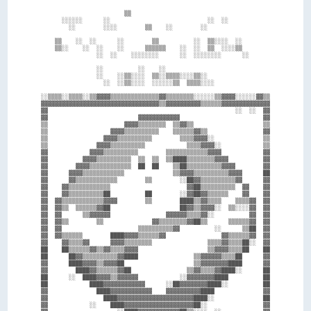
                        ▒▒                                        

      ░░░░░░      ░░                            ░░  ░░            

        ░░        ░░░░        ▒▒    ░░        ░░                  

    ▒▒    ░░  ░░      ░░        ▒▒          ░░  ▒▒░░░░  ░░        

    ▒▒░░    ░░  ░░    ░░      ▒▒▒▒▒▒    ░░  ░░  ▒▒  ░░░░▒▒        

                ░░  ░░    ░░░░░░░░      ░░  ░░░░░░░░      ░░      

                ░░          ░░    ░░                              

                ░░    ░░▒▒░░░░  ▒▒░░▒▒▒▒░░░░▒▒░░                  

                  ░░  ░░▒▒░░░░  ░░░░░░▒▒  ▒▒▒▒░░░░                

░░▒▒▒▒░░▒▒▒▒░░▒▒▓▓▓▓▒▒▒▒▒▒▒▒▒▒▒▒▒▒▓▓▒▒▒▒▒▒▒▒░░░░░░▒▒▓▓▓▓░░░░░░▓▓▒▒

▓▓▓▓▓▓▓▓▓▓▓▓▓▓▓▓▓▓▓▓▓▓▓▓▓▓▓▓▓▓▓▓▓▓▒▒▓▓▓▓▓▓▓▓▓▓▒▒▒▒▒▒▓▓▓▓▓▓▓▓▓▓▓▓▓▓

▓▓                                                      ░░  ░░  ▓▓

▓▓                          ▓▓▓▓▓▓▓▓▓▓▓▓                        ▓▓

▒▒                      ▓▓▓▓▒▒▒▒▒▒▒▒  ▒▒▓▓▒▒                    ▒▒

▒▒                  ▓▓▓▓▒▒▒▒▒▒▒▒▒▒    ▒▒▒▒▒▒▓▓▒▒                ▓▓

▒▒                ▓▓▓▓▒▒▒▒▒▒▒▒▒▒        ▒▒▒▒▓▓▓▓░░              ▒▒

▒▒              ▓▓▓▓▒▒▒▒▒▒▒▒▒▒            ▒▒▒▒▓▓▓▓░░            ▒▒

▓▓            ▓▓▓▓▒▒▒▒▒▒▒▒▒▒        ▒▒▒▒▒▒▒▒▒▒▒▒▓▓▓▓            ▓▓

▓▓          ▓▓▓▓▒▒▒▒▒▒▒▒▒▒  ▒▒  ▒▒  ▒▒████▒▒▒▒▒▒▒▒▓▓▓▓          ▓▓

▓▓        ▓▓▓▓▒▒▒▒▒▒▒▒▒▒▒▒  ██  ██    ▒▒██▒▒▒▒▒▒▒▒▒▒▓▓▓▓        ▓▓

▓▓      ▓▓▓▓▒▒▒▒▒▒▒▒▒▒▒▒              ▒▒▓▓▓▓▒▒▒▒▒▒▒▒▒▒▓▓▓▓      ██

▓▓      ▓▓▒▒▒▒▒▒▒▒▒▒▒▒        ▒▒        ░░██▓▓▒▒▒▒▒▒▒▒▒▒▓▓      ▓▓

▓▓    ▓▓▒▒▒▒▒▒▒▒▒▒▒▒                      ▓▓██▒▒▒▒▒▒▒▒▒▒  ▓▓    ▓▓

▓▓    ▓▓▒▒▒▒▒▒▒▒▒▒██          ██        ░░▓▓██▓▓▒▒▒▒▒▒    ▓▓    ▓▓

▓▓  ▓▓▒▒▒▒▒▒▒▒▒▒▒▒▓▓▓▓        ▒▒        ████▒▒▓▓▒▒▒▒    ▒▒▒▒▓▓  ▓▓

▓▓  ▓▓▒▒  ▒▒▒▒▒▒▓▓██                    ██▓▓▒▒▓▓▓▓░░  ▒▒░░░░▓▓  ▓▓

▓▓  ▓▓      ▒▒▓▓▓▓▓▓                ▓▓▓▓▓▓▒▒▒▒▓▓░░          ▓▓  ▓▓

▓▓  ▓▓▒▒        ▒▒              ▓▓▒▒▒▒▒▒▒▒▓▓██▒▒      ▒▒▒▒▒▒▓▓  ▓▓

▓▓  ▓▓                      ▒▒▒▒▒▒▒▒▒▒▓▓          ░░      ▒▒██  ▓▓

▓▓  ▓▓▒▒▒▒▒▒        ████▓▓▓▓▒▒▒▒▒▒▓▓                ▓▓▒▒▒▒▒▒▓▓  ▓▓

▓▓    ▓▓▒▒▒▒▓▓      ▓▓▓▓▒▒▒▒▒▒▒▒                ▒▒▒▒▓▓▒▒▒▒██░░  ▓▓

██    ██▒▒▒▒▒▒▓▓▒▒▓▓▒▒▒▒▓▓▓▓                    ▒▒▓▓▓▓▒▒▒▒██    ██

██      ██▓▓▒▒▒▒▒▒▒▒▒▒▓▓████                ▒▒▓▓▓▓▓▓▒▒▒▒██      ▓▓

▓▓      ████▓▓▓▓▒▒▓▓▓▓██                    ▒▒▓▓▓▓▓▓▓▓████      ▓▓

▓▓        ████▓▓▒▒▒▒▒▒▓▓██                ▒▒▓▓▒▒▒▒▓▓████░░      ██

██      ░░  ████▓▓▓▓▒▒▓▓▓▓▓▓            ░░▓▓▓▓▓▓▓▓████          ██

██            ████▓▓▓▓▓▓▓▓▓▓▓▓      ░░██▓▓▓▓▓▓▓▓████░░          ██

▓▓              ████▓▓▓▓▓▓▓▓▓▓▓▓    ▓▓▓▓▓▓▓▓▓▓████              ▓▓

▓▓                ████▓▓▓▓▓▓▓▓▓▓▓▓▓▓▓▓▓▓▓▓▓▓████░░              ██

▓▓            ░░    ████▓▓▓▓▓▓▓▓▓▓▓▓▓▓▓▓▓▓▓▓██░░                ▓▓
