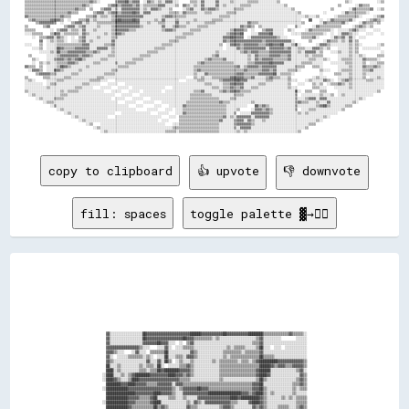
copy to clipboard
👍 upvote
👎 downvote
fill: spaces
toggle palette ▓→✊🏽
                                                                                                                            
                                                                                                                            
                                                                                                                            
                                                                                                                            
                                                                                                                            
                                                                                                                            
                                                                                                                            
                                                                                                                            
                                                                                                                            
                                                                                                                            
                                                                                                                            
                                                                                                                            
                                                                                                                            
                                                                                                                            
        ▓▓░░░░░░░░░░░░░░░░░░██▓▓▓▓▓▓▓▓▓▓▓▓▓▓▓▓▓▓▓▓▓▓▓▓██████▓▓▓▓▓▓▓▓▓▓▓▓██▓▓▓▓▓▓▓▓▓▓▓▓████████▒▒▒▒▒▒▒▒▒▒▒▒▒▒▓▓▒▒▒▒▒▒░░      
        ▓▓░░░░░░░░░░░░░░░░░░██▓▓▓▓▓▓▓▓▓▓▓▓▓▓▓▓▓▓▓▓██▓▓▓▓▒▒▒▒▒▒▒▒▒▒░░▒▒░░░░░░░░░░░░░░░░░░░░▒▒▓▓░░░░░░░░░░        ░░░░░░      
        ▓▓░░░░░░░░░░░░░░░░░░▓▓▓▓▓▓▓▓██▓▓▓▓░░░░  ░░  ▒▒▓▓░░░░░░░░░░░░░░░░░░░░░░░░░░░░░░░░▒▒▒▒▓▓░░░░░░░░░░░░░░░░░░░░░░░░      
        ▓▓▓▓▓▓▓▓▓▓▓▓▓▓▓▓▓▓▒▒░░░░    ░░░░▓▓░░  ░░░░▒▒▒▒▒▒░░░░░░░░░░░░░░░░░░▒▒░░▒▒▒▒▒▒░░░░░░▒▒██░░░░  ░░░░  ░░░░░░░░░░░░      
        ▓▓▓▓▒▒░░░░    ░░▓▓░░░░  ▒▒▒▒▒▒▒▒██░░░░░░░░░░░░▓▓▒▒░░░░░░░░░░░░░░▒▒▒▒▒▒▒▒▒▒░░▒▒▒▒▒▒▒▒▓▓░░░░░░░░░░░░░░░░░░░░░░░░      
        ▓▓░░  ░░░░░░▒▒▒▒▒▒▒▒░░▒▒░░  ░░░░██░░░░▒▒▒▒░░▓▓▓▓▒▒░░░░░░░░░░░░░░▒▒░░▒▒▒▒▒▒▒▒▒▒▒▒▒▒▒▒██▒▒▒▒▒▒░░░░░░░░░░░░░░░░░░      
        ▓▓▒▒░░░░░░░░░░░░░░░░░░▓▓░░░░▓▓░░██▒▒  ░░▒▒░░░░▒▒░░░░░░░░░░▒▒░░▒▒▒▒▒▒▒▒▒▒░░▒▒▒▒░░▒▒▓▓██████████▓▓▓▓▓▓▓▓▓▓▓▓▓▓▒▒      
        ██░░░░▒▒░░░░░░░░░░▒▒░░▒▒▒▒░░██░░  ░░░░░░▒▒▒▒▓▓▒▒░░░░░░░░░░░░░░▒▒▒▒▒▒▒▒▒▒▒▒▒▒▒▒▒▒▒▒▒▒██████▓▓▒▒▓▓▓▓▒▒▒▒▓▓▓▓▓▓▒▒      
        ████░░▒▒░░░░░░░░░░▒▒▒▒░░▒▒▒▒██▓▓████████▓▓▓▓▓▓▒▒░░░░░░░░░░░░░░▒▒▒▒▒▒▒▒▒▒▒▒▒▒▒▒▒▒▒▒▓▓██████░░░░░░░░░░░░░░▒▒▓▓░░      
      ░░████░░░░▒▒░░▒▒▓▓████████▓▓▓▓▓▓▓▓▓▓████▓▓▓▓▒▒▓▓▒▒░░░░░░░░░░░░░░▒▒▒▒▒▒▒▒▒▒▒▒▒▒▒▒▒▒▒▒▓▓████▓▓░░░░░░░░░░░░░░░░▓▓▒▒      
      ░░████▓▓▒▒░░░░▒▒████▓▓▓▓▓▓▓▓▓▓▓▓▓▓▓▓▓▓▓▓▓▓▒▒▒▒▒▒░░░░░░░░░░░░░░░░▒▒░░░░░░░░░░░░░░░░░░▒▒██▒▒░░░░░░░░░░░░░░░░▒▒▓▓▒▒      
        ████████▓▓▓▓████▓▓▓▓▓▓▒▒▒▒▒▒▓▓▓▓▓▓▓▓░░▓▓▓▓▒▒▒▒▒▒▒▒▒▒▒▒▒▒▒▒▒▒▒▒▒▒▒▒▒▒▒▒▒▒▒▒▒▒▒▒▒▒▓▓▓▓██░░░░░░░░░░░░░░░░▒▒▒▒▓▓▒▒      
      ░░████████████▓▓▓▓▓▓▓▓▓▓▓▓▓▓▓▓▓▓▓▓▓▓▓▓▒▒░░▒▒▓▓▓▓▓▓▓▓██▓▓▓▓▒▒▒▒▒▒▒▒▒▒▒▒▒▒▒▒▒▒▒▒▒▒▒▒▓▓▓▓██▒▒░░░░░░░░░░░░░░▒▒░░▒▒▒▒      
        ████████████████▓▓▓▓▓▓▓▓▓▓████▓▓▓▓▓▓▒▒░░░░▓▓▓▓▓▓▓▓▓▓▓▓▓▓██████████████████▓▓▓▓▒▒▓▓████▒▒░░▒▒░░░░░░░░░░▒▒░░░░░░      
        ████████████▓▓▓▓▓▓▒▒▒▒▒▒▓▓██░░░░░░▒▒▒▒░░░░▒▒░░░░░░▓▓▓▓▓▓▓▓▓▓▓▓▓▓▓▓▓▓████▓▓██████████▓▓▒▒░░░░░░░░▒▒░░▒▒░░▒▒▒▒▒▒      
      ░░████████████▓▓▓▓▒▒▒▒▒▒▒▒▓▓████░░░░░░░░░░░░░░▒▒░░▓▓▒▒░░▓▓▓▓▓▓▓▓▓▓▓▓▓▓▒▒▒▒░░░░░░▓▓████▓▓▒▒░░░░░░░░░░░░░░░░▒▒▒▒▒▒      
        ████████████▓▓▒▒▒▒▒▒▒▒▒▒▒▒██▒▒▓▓▒▒░░░░░░░░░░▓▓▒▒▒▒░░░░░░░░░░░░▒▒▓▓▓▓▒▒░░░░░░░░░░▓▓▒▒▓▓▒▒░░░░░░▒▒▒▒▒▒░░░░▒▒▓▓▒▒      
      ░░████▓▓██████▓▓▒▒▒▒▒▒▒▒▒▒▒▒██▓▓░░░░░░░░░░░░░░▒▒▒▒▓▓▒▒░░░░░░░░░░░░░░▒▒▓▓▒▒░░░░░░  ▓▓██▒▒▒▒▒▒▒▒▒▒▒▒▓▓▓▓▓▓▒▒▓▓▓▓▒▒      
        ▒▒▓▓████████▓▓▒▒▒▒▒▒▒▒▒▒▒▒██▓▓▒▒▒▒░░░░░░▒▒▒▒░░░░▒▒▒▒▒▒░░░░░░░░░░░░░░▒▒▓▓▓▓▒▒░░░░░░▒▒▒▒▓▓▓▓▒▒▓▓▓▓▓▓▓▓▓▓▓▓▓▓▓▓▒▒      
      ░░▓▓▒▒▓▓▓▓████▓▓▒▒▒▒▒▒▒▒▓▓▓▓██▓▓▒▒▓▓▒▒░░░░▒▒▓▓░░░░░░░░░░░░░░░░░░░░░░░░▒▒▒▒▒▒░░░░░░  ░░▒▒██▓▓▒▒▓▓▓▓▓▓▓▓▓▓▓▓▒▒▓▓▒▒      
        ░░░░░░▒▒▓▓██▒▒░░░░░░░░░░▒▒▓▓▓▓░░░░░░░░░░▒▒▒▒░░░░▒▒▓▓▓▓▓▓▒▒▒▒░░░░░░░░░░▒▒▓▓░░░░░░░░░░▒▒██▓▓▓▓▒▒▓▓▓▓▓▓▓▓▓▓▒▒▒▒░░      
        ░░░░▒▒▓▓████▓▓▓▓▓▓▓▓▓▓▓▓▒▒▓▓▓▓░░░░░░▒▒▒▒▓▓░░░░░░▒▒▓▓░░░░▓▓▒▒░░░░░░░░░░▒▒▓▓░░░░░░░░░░░░░░▓▓▓▓▒▒██▓▓▓▓▓▓▒▒░░░░░░      
        ▒▒████▒▒░░░░████████████▒▒████░░░░▓▓▓▓▓▓▓▓▓▓▓▓░░░░░░░░▓▓▓▓▒▒░░░░░░░░░░▒▒▒▒░░░░████████▓▓▓▓▓▓▒▒▓▓▒▒▒▒░░░░░░░░        
      ░░▓▓░░  ░░  ░░██████████▓▓▒▒████▓▓▓▓██▓▓▒▒▓▓████▒▒░░░░░░░░▒▒▒▒▒▒░░░░░░░░░░░░▒▒▓▓░░▒▒▒▒▓▓▓▓▓▓▓▓▒▒▓▓░░▒▒░░░░░░░░        
          ░░      ░░██████████▓▓░░████░░▓▓▓▓██░░████▒▒░░░░░░░░▒▒▒▒▒▒▒▒▒▒▒▒▒▒▒▒▒▒▓▓▓▓██████████▓▓▓▓▓▓▒▒▒▒▒▒▒▒░░░░░░░░░░      
          ░░░░░░░░░░████████████░░████▓▓▒▒████░░██▒▒░░░░░░░░░░░░░░▓▓▒▒▒▒▒▒▒▒▒▒▒▒▒▒██████████████▓▓▓▓░░▒▒▓▓░░░░░░  ░░        
        ░░░░░░░░░░░░██▓▓████████▒▒██████▓▓▓▓▓▓▒▒██▒▒░░░░░░░░░░░░░░░░░░░░░░░░░░░░░░████░░░░░░░░░░▓▓▒▒░░░░▓▓░░░░░░░░▒▒░░      
        ░░          ████████████▒▒████▒▒▒▒▒▒▒▒▒▒▒▒▓▓▒▒▓▓██████░░░░░░░░░░░░░░░░░░░░████░░░░░░░░░░▓▓▓▓░░░░▓▓░░░░▒▒░░░░        
        ░░▒▒▒▒▒▒▒▒▒▒░░░░▒▒▒▒░░░░░░▓▓██▓▓▓▓▓▓▓▓██▒▒▓▓▒▒▓▓░░██░░░░██▓▓░░░░░░░░░░▒▒░░██▓▓░░░░░░██▓▓░░░░░░▒▒▓▓▒▒░░░░░░░░░░      
        ▒▒▒▒▒▒▒▒▒▒▓▓████▓▓▒▒░░░░░░▓▓██▒▒░░░░▒▒▓▓▓▓▒▒▓▓▒▒▓▓░░░░░░░░░░░░░░░░░░▒▒▒▒▓▓▓▓▓▓▒▒████▒▒░░▒▒▒▒▒▒░░▓▓▓▓▓▓▓▓▒▒▒▒▒▒      
        ▒▒▒▒▒▒▓▓▒▒▒▒▒▒▒▒▒▒▒▒▒▒▒▒░░▓▓██▒▒░░░░░░▒▒▓▓▒▒▓▓▒▒░░░░░░░░░░░░░░░░░░░░▒▒▓▓▓▓▓▓▒▒░░░░░░▒▒▓▓▓▓▓▓▒▒░░▓▓▓▓██▓▓▓▓▓▓▒▒      
        ▒▒▒▒▓▓██▒▒▒▒▒▒▒▒▒▒▒▒▒▒▒▒░░▒▒██▒▒░░░░░░░░▒▒▒▒▒▒▓▓▓▓▒▒░░░░░░▒▒▒▒▒▒▒▒▒▒▓▓▓▓▒▒░░░░▓▓██████░░░░░░░░░░▓▓██████▓▓▓▓░░      
        ▒▒▒▒▓▓░░░░░░░░░░░░░░░░▒▒▒▒▒▒██▒▒░░▒▒▓▓▒▒░░▒▒▒▒▓▓▓▓██████████▓▓▓▓▓▓▓▓▓▓▓▓▓▓▓▓▓▓▒▒░░░░░░░░░░░░░░░░▓▓██████▓▓▓▓▒▒      
        ▒▒▓▓▒▒░░▒▒▒▒░░░░░░▒▒▒▒▓▓██░░██▓▓░░▒▒▓▓▓▓▓▓▓▓▓▓▓▓▓▓██████████▓▓▓▓▒▒▓▓▒▒▒▒░░░░░░░░  ░░░░░░░░░░░░░░▓▓██████▓▓▓▓░░      
        ░░▓▓▒▒▒▒░░░░░░░░░░░░▒▒▒▒██░░██▓▓░░░░▒▒▓▓▓▓▓▓▓▓▓▓████████▓▓▒▒░░░░▒▒▓▓▒▒▒▒░░░░░░░░  ░░░░░░░░▒▒▒▒░░▒▒████████▓▓░░      
      ░░▓▓▓▓▒▒▒▒░░░░░░░░░░▒▒▒▒▒▒▒▒░░██▓▓░░░░░░▒▒▓▓▓▓▒▒▓▓▓▓░░░░░░▒▒▓▓░░░░▒▒██░░▓▓▓▓▓▓▒▒░░░░░░▒▒██▓▓▓▓▓▓░░▒▒████████▓▓▒▒      
      ░░▓▓██▒▒░░░░░░░░░░░░░░░░░░▓▓░░██▓▓░░░░░░▒▒▓▓▓▓▓▓▒▒░░░░░░░░▒▒▓▓░░░░▒▒▓▓░░▒▒▓▓▒▒▓▓▒▒▒▒▒▒▓▓▒▒▓▓▓▓▒▒░░▒▒██████▓▓▓▓▒▒      
        ░░░░▒▒░░░░░░░░░░░░░░▒▒▒▒▒▒░░████░░░░░░░░▒▒██▓▓▒▒▓▓░░░░░░▓▓░░▒▒░░░░██░░░░░░▓▓██▓▓▓▓▒▒▒▒██▓▓▓▓░░░░▒▒██▓▓▓▓▓▓▓▓▒▒      
        ░░░░▒▒▒▒▒▒▒▒▒▒▒▒▒▒▒▒▒▒▒▒    ████░░░░░░░░▒▒██████▒▒██░░░░░░▒▒▓▓░░▒▒▒▒░░░░▓▓▓▓▓▓▒▒██▓▓████▒▒▒▒▒▒░░▒▒██▓▓▒▒▓▓▓▓        
        ░░░░░░▒▒▒▒▒▒▒▒▓▓▓▓▓▓▒▒░░    ████▒▒░░░░░░░░▒▒████▒▒░░░░░░░░░░░░▒▒▒▒░░░░▓▓██▒▒▒▒██░░██░░▓▓▒▒▓▓▓▓▒▒▒▒▓▓▓▓░░░░▒▒░░      
        ░░░░░░░░▒▒████████████▓▓░░  ██████░░░░░░░░░░██████░░██░░░░░░░░▓▓░░▒▒▒▒▒▒▒▒██░░░░░░░░████▓▓▓▓▓▓▒▒▒▒░░░░░░░░▒▒▒▒      
        ░░░░░░░░░░░░░░░░░░░░░░▓▓██████████▒▒░░░░░░░░██████████░░░░░░▓▓░░░░▓▓▒▒▓▓▓▓░░▒▒░░░░░░▒▒▒▒▒▒▓▓▓▓░░░░▓▓░░░░░░░░▒▒      
        ░░░░░░░░░░░░░░░░░░░░░░░░░░▒▒██████▓▓▒▒░░░░░░████▓▓██░░░░░░▒▒▒▒░░░░▒▒▒▒██░░░░░░▒▒░░▒▒▓▓██▒▒░░░░░░░░▒▒▒▒▒▒▒▒▒▒░░      
        ░░▒▒▒▒▒▒░░░░░░░░░░░░░░░░░░████▓▓████▓▓▒▒░░░░▓▓▓▓▓▓████▒▒██▓▓▒▒░░▒▒▓▓████▒▒▒▒▒▒▒▒▓▓▓▓▒▒▒▒░░░░░░░░░░▒▒▓▓▓▓▓▓▓▓▒▒      
        ▒▒▒▒▒▒▒▒▒▒░░░░░░░░░░░░░░████▒▒░░▓▓████████▓▓▓▓▓▓▓▓▓▓██████▒▒▒▒▒▒▒▒▒▒▓▓▓▓▓▓▓▓▓▓▒▒▒▒▒▒▒▒▒▒▒▒▒▒▒▒▒▒▒▒▓▓▓▓▒▒░░▓▓▒▒      
        ▒▒▒▒▒▒▒▒▒▒▒▒░░░░░░░░░░▓▓██▒▒▓▓██████▒▒▒▒██▒▒▒▒▓▓▓▓██████████▓▓▒▒▒▒▓▓██▓▓▒▒▒▒▒▒▓▓▓▓▓▓▓▓▓▓▓▓▓▓▒▒▒▒▓▓▓▓▓▓░░░░░░▒▒      
        ▒▒▒▒▒▒▒▒▒▒▒▒▒▒░░░░░░▒▒▓▓████████▒▒░░▒▒██▓▓▒▒░░░░▓▓████████▓▓██▒▒▓▓░░▒▒▒▒▓▓░░▒▒▒▒▒▒▒▒▒▒▓▓▓▓▒▒▒▒▓▓▓▓██▓▓▓▓▓▓▓▓▒▒      
        ▒▒▒▒▒▒▒▒▒▒▒▒░░░░░░░░▒▒▒▒▒▒░░░░░░░░░░██▓▓▒▒░░▒▒▓▓▒▒▒▒██████████▓▓▓▓▒▒▒▒▒▒░░▒▒▒▒▒▒░░░░░░▒▒▓▓▓▓▓▓▓▓▓▓▒▒▓▓▓▓▓▓▓▓░░      
        ▒▒▒▒▒▒▒▒▒▒▒▒▒▒▒▒░░░░░░░░░░░░░░░░░░████▒▒░░▒▒▓▓▓▓▒▒░░▒▒████████▓▓▓▓▓▓▓▓▓▓▓▓▓▓▓▓▓▓▒▒▓▓▒▒▒▒▓▓▓▓██▓▓██▓▓▓▓▒▒▓▓▓▓▒▒      
        ▒▒▒▒▒▒▒▒▒▒▒▒▒▒▒▒░░▒▒░░░░░░░░░░░░▓▓██▒▒░░░░░░▒▒▒▒░░░░▒▒▒▒▒▒▒▒▒▒▒▒▓▓▓▓██▒▒▒▒░░▒▒░░░░▒▒▒▒▒▒▒▒▓▓░░░░░░▒▒▓▓▓▓▓▓▓▓▒▒      
        ▒▒▒▒▒▒▒▒▒▒▒▒▒▒▒▒▒▒▒▒░░░░░░░░░░▓▓██▒▒░░░░░░▒▒░░▒▒░░▒▒▒▒▓▓▓▓▓▓██████▓▓░░▓▓▓▓▓▓▓▓▓▓░░░░░░▒▒▓▓▒▒░░░░▒▒▓▓▓▓▓▓▓▓▓▓▒▒      
        ▒▒▒▒▒▒▒▒▒▒▒▒▒▒▒▒▒▒▒▒░░░░░░░░▒▒████▒▒▓▓▓▓▓▓▓▓████▒▒▒▒░░░░▒▒░░██████░░██▓▓▓▓▒▒░░▓▓▓▓▓▓▓▓████▒▒▒▒▓▓▓▓▓▓▓▓▓▓▒▒▓▓▒▒      
        ▒▒▒▒▒▒▒▒▒▒▒▒▒▒▒▒▒▒▒▒░░░░░░░░██▓▓▓▓▓▓▒▒▒▒▒▒░░▓▓▒▒▒▒▒▒▒▒▓▓▓▓▒▒▒▒▓▓██▓▓██▓▓░░░░░░░░▓▓██████▓▓▒▒▒▒▒▒▓▓▓▓▓▓▓▓▒▒▒▒▒▒      
        ░░▒▒▒▒▒▒▒▒▒▒▒▒▒▒▒▒▒▒░░░░░░██▓▓░░░░░░░░░░░░▒▒▒▒▒▒▒▒░░░░░░▒▒▒▒▒▒▒▒▒▒▓▓██▒▒░░░░░░▒▒▓▓▒▒▓▓▓▓▓▓▓▓░░▒▒▒▒▓▓▓▓▓▓░░░░░░      
      ░░██▓▓▒▒▒▒▒▒▒▒▒▒▒▒▒▒▒▒▒▒▒▒▓▓▓▓▒▒▒▒▒▒░░░░░░░░▒▒▒▒░░░░░░▓▓░░▒▒▒▒▒▒▒▒▓▓▓▓████▓▓▒▒▓▓▓▓▓▓▓▓▓▓▓▓▓▓▓▓▓▓▓▓▓▓██▓▓░░░░▒▒░░      
        ░░▒▒▓▓██▓▓▒▒▒▒▒▒██▓▓▒▒▒▒▒▒▒▒▒▒░░▒▒░░  ▒▒░░▒▒░░░░░░▒▒▓▓▒▒▒▒▒▒▓▓▓▓▓▓██████████▓▓▓▓▓▓▓▓▓▓▓▓▓▓▓▓▓▓▓▓▓▓██░░░░░░▒▒░░      
        ░░░░░░░░▒▒▓▓██▓▓▓▓▒▒▒▒▒▒▒▒░░▒▒░░░░░░░░▒▒▒▒▒▒▒▒▒▒▒▒▒▒▒▒▒▒▒▒▒▒▒▒▒▒▒▒▒▒▓▓▓▓▓▓░░▓▓▓▓▓▓▓▓▓▓▒▒▒▒▓▓▓▓▓▓▓▓▒▒▒▒░░░░▓▓▒▒      
        ░░░░░░░░░░░░  ▓▓▓▓▓▓▒▒▒▒▒▒▓▓▓▓▒▒▒▒▒▒▒▒▒▒▒▒▒▒▒▒▒▒▒▒▒▒▒▒▒▒▒▒▒▒▒▒▒▒▒▒▓▓▓▓▒▒░░▒▒▓▓▓▓▓▓▒▒░░▒▒▓▓▒▒▒▒▓▓▓▓▓▓▓▓▒▒▓▓▓▓▒▒      
        ░░░░░░    ░░░░▓▓▓▓▒▒▓▓▒▒▒▒▓▓▓▓▓▓▓▓▒▒▒▒▒▒▒▒▒▒▓▓▓▓▓▓▓▓▓▓▓▓▒▒▒▒▒▒▒▒▒▒▒▒▒▒▒▒▒▒▓▓▓▓▓▓▒▒░░▒▒▓▓▓▓▒▒▒▒▓▓▓▓▒▒▓▓▓▓▓▓▓▓▒▒      
        ░░░░░░▒▒▒▒▒▒▒▒▒▒▒▒░░▒▒░░░░▒▒░░▒▒▒▒░░░░▒▒░░▓▓▒▒▒▒░░▒▒░░░░░░░░▓▓▒▒▓▓▓▓▒▒▓▓▒▒▒▒▓▓▓▓▒▒▓▓▓▓▓▓▓▓▒▒▒▒▒▒▓▓▓▓▓▓▓▓▓▓▓▓▒▒      
        ▒▒▒▒▒▒▒▒▒▒▒▒▒▒▒▒▒▒▒▒▒▒▒▒▒▒▒▒▒▒▒▒▒▒░░▒▒▒▒▒▒▒▒▒▒░░▒▒▒▒░░░░▒▒░░▒▒▒▒▓▓▓▓▓▓░░░░░░▒▒▓▓▒▒▓▓▓▓▓▓▓▓▓▓▒▒▒▒▒▒▓▓▓▓▓▓▒▒▓▓▒▒      
        ░░░░▒▒▒▒▒▒▒▒▒▒▒▒░░▒▒▒▒░░░░░░░░▒▒░░▒▒▒▒░░░░░░░░▒▒▒▒▒▒▒▒░░░░░░░░▓▓▓▓▓▓░░░░░░▒▒▒▒▓▓▓▓▓▓▓▓▓▓▓▓▓▓▓▓▓▓▓▓▒▒▓▓▓▓▓▓▒▒▒▒      
                  ░░░░░░      ░░░░░░░░░░░░░░░░░░          ░░        ░░░░░░░░░░░░░░░░░░▒▒▒▒▒▒░░░░░░░░▒▒▒▒▒▒▒▒▒▒▒▒▒▒░░░░      
                                                                                                                            
                                                                                                                            
                                                                                                                            
