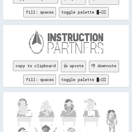
fill: spaces
toggle palette ▓→✊🏽
                          ░░                                                                                                                                                                                                                                

                        ▒▒                                                                                                                                                                                                                                  

                        ██░░▓▓                                                                                                                                                                                                                              

                      ▒▒██░░▓▓                                                                                                                                                                                                                              

                      ████░░▓▓▒▒                                ██████  ██████        ██████      ████████▒▒    ██████████████████  ██████████▓▓      ██████      ██████      ██████████    ▒▒████████████████  ██████      ▓▓██████▓▓      ████      ██████

              ▓▓▓▓  ▒▒████░░▓▓▓▓  ░░▓▓                          ██████  ████████      ██████  ██████████████▓▓  ██████████████████  ██████████████▒▒  ██████      ██████  ▓▓██████████████  ▒▒████████████████  ██████    ██████████████    ██████    ██████

          ░░▓▓      ██████░░▓▓▓▓▓▓    ▓▓▓▓                      ██████  ██████████    ██████  ██████    ████      ░░  ██████  ░░░░  ██████    ██████  ██████      ██████  ██████      ██████  ░░░░██████  ░░░░  ██████  ██████    ▓▓██████  ██████▒▒  ██████

        ░░▓▓      ▓▓██████░░▓▓▓▓▓▓      ▒▒▓▓                    ██████  ████▓▓██████  ██████  ██████▓▓▒▒              ██████        ██████    ██████  ██████      ██████  ██████                  ██████        ██████  ██████      ██████  ████████  ██████

        ▓▓        ████████░░▓▓▓▓▓▓▓▓      ▒▒▓▓                  ██████  ████████████▒▒██████  ▓▓████████████          ██████        ████████████████  ██████      ██████  ██████                  ██████        ██████  ██████      ██████  ████████████████

      ▓▓        ▓▓████████░░▓▓▓▓▓▓▓▓        ▓▓                  ██████  ██████▒▒██████▓▓████      ▓▓██████████        ██████        ██████████████    ██████      ██████  ██████                  ██████        ██████  ██████      ██████  ████  ██████████

    ▓▓▓▓        ██████████░░▓▓▓▓▓▓▓▓▓▓        ▓▓                ██████  ██████  ▓▓██████████    ██      ▓▓████        ██████        ██████  ██████    ██████      ██████  ██████      ████        ██████        ██████  ██████      ██████  ████  ██████████

  ▒▒▓▓        ▓▓██████████░░▓▓▓▓▓▓▓▓▓▓        ▓▓                ██████  ██████    ▓▓████████  ██████▓▓████████        ██████        ██████  ▒▒████▒▒  ██████████████████  ██████████████████      ██████        ██████  ▓▓████████████████  ████    ████████

  ▓▓░░        ████████████░░▓▓▓▓▓▓▓▓▓▓▓▓        ▓▓              ██████  ██████      ████████  ██████████████          ██████        ██████    ██████    ██████████████      ██████████████        ██████        ██████    ██████████████    ████    ████████

▒▒▓▓        ██████████████░░▓▓▓▓▓▓▓▓▓▓▓▓        ▓▓                                                                                                                                                                                                          

▓▓▓▓        ██████████████  ▓▓▓▓▓▓▓▓▓▓▓▓▓▓      ▓▓              ▓▓▓▓▓▓▓▓▓▓▓▓▓▓                ▒▒▓▓              ▓▓▓▓▓▓▓▓▓▓▓▓▓▓▓▓▓▓      ██▓▓▓▓▓▓▓▓▓▓▓▓▓▓▓▓░░  ██                  ██      ▓▓▓▓▓▓▓▓▓▓▓▓▓▓▓▓▓▓      ▓▓▓▓▓▓▓▓▓▓▓▓▓▓            ▒▒▓▓▓▓▓▓▓▓      

▓▓▓▓      ▓▓████████▒▒          ▓▓▓▓▓▓▓▓▓▓      ▓▓              ▓▓            ▓▓▓▓            ▓▓▓▓              ▓▓              ▒▒▓▓            ▓▓            ▓▓▓▓                ▓▓      ▓▓                    ░░▓▓            ▓▓        ▓▓▓▓        ▓▓▓▓  

▓▓▓▓      ████                          ▓▓▒▒    ▓▓              ▓▓              ▓▓▒▒          ▓▓  ▒▒            ▓▓                ▓▓            ▓▓            ▓▓▒▒▓▓              ▓▓      ▓▓                    ░░▓▓              ▓▓      ▓▓            ▓▓▓▓

░░▓▓                                            ▓▓              ▓▓                ▓▓              ▓▓            ▓▓                  ▓▓          ▓▓            ▓▓  ▓▓▓▓            ▓▓      ▓▓                    ░░▓▓              ▓▓▒▒    ▓▓              ▓▓

  ▓▓▒▒                                          ▓▓              ▓▓                ▓▓        ▓▓    ▒▒            ▓▓                  ▓▓          ▓▓            ▓▓    ▓▓            ▓▓      ▓▓                    ░░▓▓              ▓▓▒▒    ▓▓                

  ▓▓▓▓                                        ▓▓                ▓▓                ▓▓        ▓▓      ▓▓          ▓▓                  ▒▒          ▓▓            ▓▓      ▓▓          ▓▓      ▓▓                    ░░▓▓              ▓▓      ▓▓                

    ▓▓▓▓                                      ▓▓                ▓▓              ▓▓▒▒      ▓▓        ▓▓          ▓▓                ▓▓            ▓▓            ▓▓        ▓▓        ▓▓      ▓▓░░░░░░░░░░░░░░      ░░▓▓            ▓▓▒▒        ▓▓▓▓            

      ▓▓                                    ▓▓                  ▓▓░░░░░░░░  ▒▒▓▓          ▓▓          ▓▓        ▓▓▓▓▓▓▓▓▓▓▓▓▓▓▓▓                ▓▓            ▓▓        ▓▓        ▓▓      ▓▓                    ░░▓▓▓▓▓▓▓▓▓▓▓▓▓▓                    ▒▒▓▓▒▒  

        ▓▓                                ▓▓▓▓                  ▓▓                      ▓▓▓▓▓▓▓▓▓▓▓▓▓▓▓▓        ▓▓              ▓▓              ▓▓            ▓▓          ▓▓      ▓▓      ▓▓                    ░░▓▓          ▓▓                        ▒▒▓▓

          ▓▓                            ▓▓██                    ▓▓                      ▓▓            ▒▒▒▒      ▓▓              ▓▓              ▓▓            ▓▓            ▓▓    ▓▓      ▓▓                    ░░▓▓            ▓▓                        ▓▓

          ▒▒▓▓                        ▓▓▓▓                      ▓▓                    ▒▒                ▓▓      ▓▓                ▓▓            ▓▓            ▓▓            ▓▓▒▒  ▓▓      ▓▓                    ░░▓▓            ▓▓                        ▓▓

              ▓▓▓▓                ▒▒▓▓▒▒                        ▓▓                    ▓▓                ▓▓      ▓▓                ▓▓            ▓▓            ▓▓              ▓▓  ▓▓      ▓▓                    ░░▓▓              ▓▓      ▓▓            ▒▒▓▓

copy to clipboard
👍 upvote
👎 downvote
fill: spaces
toggle palette ▓→✊🏽
          ░░▒▒░░                                                                                                              ░░░░                                            

        ▓▓▓▓▒▒▓▓██░░                                                                    ▓▓██▓▓▒▒                            ▒▒░░▒▒░░░░                                        

      ░░▒▒░░░░░░░░▓▓                                ░░░░                              ██████▒▒▓▓▒▒                    ░░▒▒░░░░░░░░▒▒░░░░                                      

      ▒▒░░░░░░░░░░▓▓                            ░░░░░░░░░░                          ░░██▓▓░░░░░░▓▓                  ░░░░░░░░░░░░░░░░░░░░                                      

    ░░▒▒▒▒░░░░░░░░▒▒░░                        ░░░░░░░░░░░░                          ░░░░░░░░░░░░░░                          ░░░░░░░░░░░░▒▒                                    

    ░░▒▒▒▒░░░░░░░░▒▒▒▒                          ░░░░░░░░░░                          ▒▒▓▓░░░░░░░░▓▓░░                        ░░░░░░░░░░  ▒▒                                    

      ▒▒░░░░░░░░░░▒▒░░                        ░░░░░░░░░░░░░░                        ▓▓▒▒▒▒░░░░▒▒▒▒▓▓                      ░░░░░░░░░░░░░░                                      

      ░░░░░░░░░░░░░░░░                      ░░░░░░░░░░░░░░░░░░                      ▒▒▒▒▒▒▒▒▒▒▒▒▒▒▒▒░░                    ░░░░░░░░░░░░                                        

      ░░░░░░░░░░░░░░░░                      ░░░░░░░░░░░░░░░░░░                      ▒▒▓▓▒▒▒▒▒▒▒▒██▒▒                    ░░  ░░░░░░░░░░  ░░                                    

      ░░░░░░░░░░░░░░░░                      ░░  ░░░░░░░░░░  ░░                      ░░██▒▒▒▒▒▒▒▒██░░                    ░░  ░░░░  ░░░░                                        

      ░░░░░░░░░░░░░░░░▒▒▒▒░░                ░░░░░░▒▒▒▒░░░░░░░░░░                ░░░░░░░░▒▒▒▒▒▒▒▒▒▒░░▒▒░░              ░░░░░░░░░░░░░░░░▒▒▒▒▒▒░░                ░░██▓▓▓▓██      

    ░░░░▒▒░░░░░░░░░░░░                    ░░▒▒░░▒▒▒▒░░░░▒▒░░░░▒▒░░              ▒▒▒▒▒▒░░▒▒▒▒▒▒▒▒░░▒▒▒▒░░              ▒▒▒▒▒▒            ▒▒▒▒░░                ████▓▓▒▒██▓▓    

    ░░░░░░░░░░░░░░░░░░░░    ░░            ▒▒▒▒▒▒░░░░░░░░▒▒░░▒▒▒▒▒▒              ▒▒▒▒▒▒▒▒▒▒▒▒▒▒░░▒▒▒▒▒▒▒▒              ▒▒▒▒▒▒  ░░        ▒▒▒▒▒▒                ██▓▓░░░░▒▒▒▒    

    ▒▒▒▒░░░░░░░░░░░░        ░░            ▒▒▒▒▒▒▒▒▒▒░░░░░░▒▒▒▒▒▒▒▒            ▒▒▒▒▒▒▒▒▒▒▒▒░░▒▒▒▒▒▒▒▒▒▒▒▒            ░░▒▒▒▒▒▒            ▒▒▒▒▒▒              ▒▒░░▒▒░░░░░░▒▒▒▒  

    ▒▒▒▒▒▒▒▒▒▒▒▒▒▒          ░░          ░░▒▒▒▒▒▒▒▒▒▒░░░░░░▒▒▒▒▒▒▒▒░░          ▒▒▒▒▒▒▒▒▒▒▒▒▒▒▒▒▒▒▒▒▒▒▒▒▒▒            ▒▒▒▒▒▒▒▒      ░░░░  ▒▒▒▒▒▒░░            ▒▒▓▓░░░░▒▒░░▓▓▒▒  

  ░░▒▒░░▒▒▒▒░░▒▒▒▒░░▒▒░░▒▒▒▒▒▒          ▒▒▒▒▒▒▒▒▒▒░░▒▒▒▒▒▒▒▒▒▒▒▒▒▒░░        ░░▒▒░░▒▒▒▒▒▒▒▒▒▒▒▒▒▒▒▒▒▒▒▒▒▒░░          ▒▒░░▒▒░░▒▒▒▒▒▒▒▒▒▒░░▒▒▒▒▒▒▒▒            ░░▒▒░░░░░░▒▒▒▒▓▓  

    ░░░░░░░░░░░░░░░░░░░░░░░░            ░░░░░░░░░░░░░░░░░░░░░░░░░░░░            ░░░░░░░░░░░░░░░░░░░░░░░░              ░░░░░░░░░░░░░░░░░░░░░░░░░░            ▓▓▒▒░░░░▒▒▒▒▒▒▒▒░░

    ░░░░░░░░░░░░░░░░░░░░░░░░              ░░░░░░░░░░░░░░░░░░░░░░░░              ░░░░░░░░░░░░░░░░░░░░░░░░              ░░░░░░░░░░░░░░░░░░░░░░░░              ░░▒▒▒▒░░▒▒▒▒▒▒▒▒  

    ░░░░░░░░░░░░░░░░░░░░░░░░              ░░░░░░░░░░░░░░░░░░░░░░░░              ░░░░░░░░░░░░░░░░░░░░░░░░              ░░░░░░░░░░░░░░░░░░░░░░░░              ▒▒░░▒▒▒▒▒▒▒▒░░░░░░

    ░░░░░░░░░░░░░░░░░░░░░░░░              ░░░░░░░░░░░░░░░░░░░░░░░░              ░░░░░░░░░░░░░░░░░░░░░░░░              ░░░░░░░░░░░░░░░░░░░░░░░░            ░░▒▒  ▒▒▒▒▒▒▒▒░░░░▒▒

      ░░                ░░                  ░░                                    ░░                ░░                ░░░░                ░░                ▒▒  ░░▒▒▒▒▒▒░░░░▒▒

      ░░                ░░                                                        ░░                ░░                ░░                  ░░                ▒▒  ▒▒░░▒▒▒▒░░░░▒▒

      ░░                ░░                  ░░                ░░                  ░░                ░░                ░░                  ░░                  ▒▒▒▒▒▒░░░░▒▒░░░░

      ░░                ░░                  ░░    ▓▓██▒▒      ░░                                    ░░                ░░                  ░░                    ░░░░▒▒░░▒▒    

                                              ▒▒██████████░░                                                                                                    ▒▒░░░░▒▒▒▒    

        ░░▓▓▓▓▓▓                  ▒▒          ██▓▓▓▓▒▒▓▓██▓▓        ░░▒▒                    ▒▒▒▒▒▒░░                                                            ▒▒▒▒  ▒▒▒▒    

      ░░██▓▓▒▒▓▓██                ░░░░        ▓▓▒▒▒▒▓▓▓▓▓▓██        ▒▒                    ▒▒▒▒▒▒░░▒▒▒▒                                                          ▒▒▒▒  ░░▒▒    

      ████░░░░░░░░                  ▒▒        ░░▓▓▒▒▓▓▓▓▓▓░░      ░░░░            ░░    ░░▒▒░░░░░░░░▒▒░░      ░░                                                ▒▒░░  ░░▒▒    

      ▓▓░░░░░░░░░░▒▒                ░░░░        ░░▓▓▒▒▓▓▒▒        ▓▓                      ░░░░▒▒▒▒▒▒░░░░                                                        ░░░░  ▒▒▒▒    
