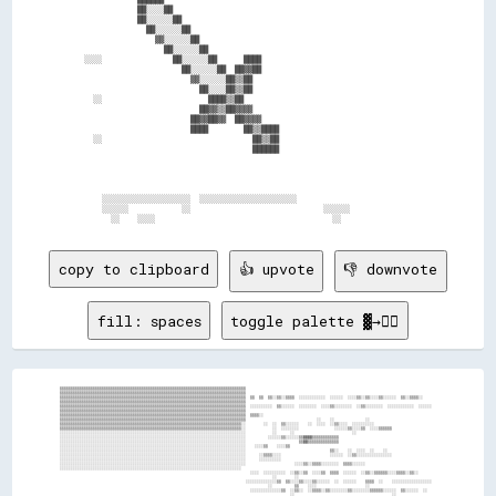
            ██░░░░██                                                      

            ██░░░░░░██                                                    

              ██░░░░░░██                                                  

                ▓▓░░░░░░██                                                

                  ██░░░░░░██                                              

░░░░                ██░░░░░░██      ████                                  

                      ██░░░░░░██  ██▓▓██                                  

                        ▓▓░░░░░░██▒▒██                                    

                          ██░░░░██▒▒██                                    

  ░░                        ████▒▒██                                      

                          ██▓▓▒▒██▓▓▓▓                                    

                        ██▓▓██▓▓  ██▓▓▓▓                                  

                        ████        ██▒▒████                              

  ░░                                  ██▒▒██                              

                                      ██████                              

    ░░░░░░░░░░░░░░░░░░░░  ░░░░░░░░░░░░░░░░░░░░░░                          

    ░░░░░░            ░░                              ░░░░░░              

copy to clipboard
👍 upvote
👎 downvote
fill: spaces
toggle palette ▓→✊🏽
▒▒▒▒▒▒▒▒▒▒▒▒▒▒▒▒▒▒▒▒▒▒▒▒▒▒▒▒▒▒▒▒▒▒▒▒▒▒▒▒▒▒▒▒▒▒▒▒▒▒▒▒▒▒▒▒▒▒▒▒▒▒▒▒▒▒▒▒▒▒▒▒▒▒▒▒▒▒▒▒▒▒▒▒                                                                                      
▒▒▒▒▒▒▒▒▒▒▒▒▒▒▒▒▒▒▒▒▒▒▒▒▒▒▒▒▒▒▒▒▒▒▒▒▒▒▒▒▒▒▒▒▒▒▒▒▒▒▒▒▒▒▒▒▒▒▒▒▒▒▒▒▒▒▒▒▒▒▒▒▒▒▒▒▒▒▒▒▒▒▒▒                                                                                      
▒▒▒▒▒▒▒▒▒▒▒▒▒▒▒▒▒▒▒▒▒▒▒▒▒▒▒▒▒▒▒▒▒▒▒▒▒▒▒▒▒▒▒▒▒▒▒▒▒▒▒▒▒▒▒▒▒▒▒▒▒▒▒▒▒▒▒▒▒▒▒▒▒▒▒▒▒▒▒▒▒▒▒▒  ▒▒  ▒▒  ▒▒░░▒▒░░▒▒▒▒  ░░░░░░░░░░░░  ░░░░░░  ░░░░▒▒░░▒▒░░░░▒▒░░░░░░  ▒▒░░▒▒▒▒░░      
▒▒▒▒▒▒▒▒▒▒▒▒▒▒▒▒▒▒▒▒▒▒▒▒▒▒▒▒▒▒▒▒▒▒▒▒▒▒▒▒▒▒▒▒▒▒▒▒▒▒▒▒▒▒▒▒▒▒▒▒▒▒▒▒▒▒▒▒▒▒▒▒▒▒▒▒▒▒▒▒▒▒▒▒                                                                                      
▒▒▒▒▒▒▒▒▒▒▒▒▒▒▒▒▒▒▒▒▒▒▒▒▒▒▒▒▒▒▒▒▒▒▒▒▒▒▒▒▒▒▒▒▒▒▒▒▒▒▒▒▒▒▒▒▒▒▒▒▒▒▒▒▒▒▒▒▒▒▒▒▒▒▒▒▒▒▒▒▒▒▒▒  ░░░░░░░░░░  ▒▒░░░░░░  ░░░░░░░░  ░░░░▒▒░░░░░░░░  ░░▒▒░░░░░░░░  ░░░░░░░░░░░░  ░░░░░░  
▒▒▒▒▒▒▒▒▒▒▒▒▒▒▒▒▒▒▒▒▒▒▒▒▒▒▒▒▒▒▒▒▒▒▒▒▒▒▒▒▒▒▒▒▒▒▒▒▒▒▒▒▒▒▒▒▒▒▒▒▒▒▒▒▒▒▒▒▒▒▒▒▒▒▒▒▒▒▒▒▒▒▒▒                                                                                      
▒▒▒▒▒▒▒▒▒▒▒▒▒▒▒▒▒▒▒▒▒▒▒▒▒▒▒▒▒▒▒▒▒▒▒▒▒▒▒▒▒▒▒▒▒▒▒▒▒▒▒▒▒▒▒▒▒▒▒▒▒▒▒▒▒▒▒▒▒▒▒▒▒▒▒▒▒▒▒▒▒▒▒▒  ▒▒▒▒░░                                                                              
▒▒▒▒▒▒▒▒▒▒▒▒▒▒▒▒▒▒▒▒▒▒▒▒▒▒▒▒▒▒▒▒▒▒▒▒▒▒▒▒▒▒▒▒▒▒▒▒▒▒▒▒▒▒▒▒▒▒▒▒▒▒▒▒▒▒▒▒▒▒▒▒▒▒▒▒▒▒▒▒▒▒▒▒                                ░░    ░░              ░░                              
▒▒▒▒▒▒▒▒▒▒▒▒▒▒▒▒▒▒▒▒▒▒▒▒▒▒▒▒▒▒▒▒▒▒▒▒▒▒▒▒▒▒▒▒▒▒▒▒▒▒▒▒▒▒▒▒▒▒▒▒▒▒▒▒▒▒▒▒▒▒▒▒▒▒▒▒▒▒▒▒▒▒░░        ░░  ░░  ▒▒░░░░░░    ░░  ░░░░  ░░▒▒░░░░  ░░░░░░░░░░                            
▒▒▒▒▒▒▒▒▒▒▒▒▒▒▒▒▒▒▒▒▒▒▒▒▒▒▒▒▒▒▒▒▒▒▒▒▒▒▒▒▒▒▒▒▒▒▒▒▒▒▒▒▒▒▒▒▒▒▒▒▒▒▒▒▒▒▒▒▒▒▒▒▒▒▒▒▒▒▒▒▒▒░░            ░░  ░░░░░░░░                ░░░░░░▒▒░░░░▒▒  ░░░░▒▒▒▒▒▒                    
░░░░░░░░░░░░░░░░░░░░░░░░░░░░░░░░░░░░░░░░░░░░░░░░░░░░░░░░░░░░░░░░░░░░░░░░░░░░░░░░░░░░            ░░      ░░                          ░░                                    
░░░░░░░░░░░░░░░░░░░░░░░░░░░░░░░░░░░░░░░░░░░░░░░░░░░░░░░░░░░░░░░░░░░░░░░░░░░░░░░░░░░░          ░░░░░░▒▒░░░░░░▒▒▓▓▓▓▒▒▒▒▒▒▒▒▒▒▒▒                                            
░░░░░░░░░░░░░░░░░░░░░░░░░░░░░░░░░░░░░░░░░░░░░░░░░░░░░░░░░░░░░░░░░░░░░░░░░░░░░░░░░░░░                        ▒▒▓▓▒▒▒▒▒▒▒▒▒▒▒▒▒▒                                            
░░░░░░░░░░░░░░░░░░░░░░░░░░░░░░░░░░░░░░░░░░░░░░░░░░░░░░░░░░░░░░░░░░░░░░░░░░░░░░░░░░░░    ░░░░▒▒    ░░░░▒▒                                                                  
░░░░░░░░░░░░░░░░░░░░░░░░░░░░░░░░░░░░░░░░░░░░░░░░░░░░░░░░░░░░░░░░░░░░░░░░░░░░░░░░░░░░                                      ▒▒░░    ░░  ░░░░  ░░    ░░                      
░░░░░░░░░░░░░░░░░░░░░░░░░░░░░░░░░░░░░░░░░░░░░░░░░░░░░░░░░░░░░░░░░░░░░░░░░░░░░░░░░░░░      ░░▒▒▒▒░░░░                      ░░░░░░  ░░▒▒░░░░░░░░░░░░░░░░                    
░░░░░░░░░░░░░░░░░░░░░░░░░░░░░░░░░░░░░░░░░░░░░░░░░░░░░░░░░░░░░░░░░░░░░░░░░░░░░░░░░░░░      ░░░░░░░░░░                                                                      
░░░░░░░░░░░░░░░░░░░░░░░░░░░░░░░░░░░░░░░░░░░░░░░░░░░░░░░░░░░░░░░░░░░░░░░░░░░░░░░░░░░░                      ░░░░▒▒░░▒▒▒▒░░░░░░░░  ▒▒▒▒░░░░░░                                
░░░░░░░░░░░░░░░░░░░░░░░░░░░░░░░░░░░░░░░░░░░░░░░░░░░░░░░░░░░░░░░░░░░░░░░░░░░░░░░░░░                                                                                        
                                                                                      ░░░░  ░░░░░░░░░░  ░░▒▒░░▒▒  ░░░░▒▒  ▒▒▒▒  ░░░░░░  ░░▒▒░░▒▒▒▒▒▒░░░░▒▒▒▒░░▒▒░░        
                                                                                                ░░        ░░                                                              
                                                                                    ░░░░░░░░░░░░░░▒▒  ▒▒░░░░▒▒░░░░▒▒░░░░░░  ░░  ░░░░░░    ▒▒▒▒  ░░    ░░░░░░░░░░░░░░░░░░  
                                                                                              ░░          ▒▒    ░░░░                      ░░                              
                                                                                      ░░░░░░░░░░░░░░▒▒  ░░▒▒░░  ░░▒▒▒▒░░▒▒░░░░░░░░▒▒░░░░░░░░▒▒▒▒▒▒░░░░░░  ▒▒░░░░░░  ░░    
                                                                                                        ░░                                            ░░                  
░░░░░░░░░░░░░░░░░░░░░░░░░░░░░░░░░░░░░░░░░░░░░░░░░░░░░░░░░░░░░░░░░░░░░░░░░░░░░░░░░░░░░░▒▒▒▒▒▒░░▒▒▒▒▒▒▓▓▒▒░░                                                                
░░░░░░░░░░░░░░░░░░░░░░░░░░░░░░░░░░░░░░░░░░░░░░░░░░░░░░░░░░░░░░░░░░░░░░░░░░░░░░░░░░░░                                                                                      
░░░░░░░░░░░░░░░░░░░░░░░░░░░░░░░░░░░░░░░░░░░░░░░░░░░░░░░░░░░░░░░░░░░░░░░░░░░░░░░░░░░░▒▒░░▒▒▒▒  ░░  ▒▒▒▒    ▒▒░░▒▒  ░░  ░░░░▒▒  ▒▒▒▒▒▒  ░░░░▒▒  ░░░░▒▒▒▒▒▒░░░░  ▒▒  ░░░░▒▒  
░░░░░░░░░░░░░░░░░░░░░░░░░░░░░░░░░░░░░░░░░░░░░░░░░░░░░░░░░░░░░░░░░░░░░░░░░░▒▒░░▒▒░░░░              ░░                                                                      
░░░░░░░░░░░░░░░░░░░░░░░░░░░░░░░░░░░░░░░░░░░░░░░░░░░░░░░░░░░░░░░░░░░░░░░░░░░░░░░░░░░░▒▒░░░░▒▒▒▒  ▒▒▒▒░░▒▒░░  ░░░░▒▒▒▒░░                                                    
░░░░░░░░░░░░░░░░░░░░░░░░░░░░░░░░░░░░░░░░░░░░░░░░░░░░░░░░░░░░░░░░░░░░░░░░░░░░░░░░░░░░                                                                                      
░░░░░░░░░░░░░░░░░░░░░░░░░░░░░░░░░░░░░░░░░░░░░░░░░░░░░░░░░░░░░░░░░░░░░░░░░░░░░░░░░░░░    ░░░░░░░░░░░░▒▒▒▒  ░░░░░░▒▒░░  ░░▒▒▒▒░░  ░░▒▒░░  ░░░░░░░░    ░░  ░░░░░░            
░░░░░░░░░░░░░░░░░░░░░░░░░░░░░░░░░░░░░░░░░░░░░░░░░░░░░░░░░░░░░░░░░░░░░░░░░░░░░░░░▒▒░░                            ░░    ░░    ░░          ░░                ▒▒              
▒▒▒▒▒▒▒▒▒▒▒▒▒▒▒▒▒▒▒▒▒▒▒▒▒▒▒▒▒▒▒▒▒▒▒▒▒▒▒▒▒▒▒▒▒▒▒▒▒▒▒▒▒▒▒▒▒▒▒▒▒▒▒▒▒▒▒▒▒▒▒▒▒▒▒▒▒▒▒▒▒▒░░  ░░    ░░                                                                            
▒▒▒▒▒▒▒▒▒▒▒▒▒▒▒▒▒▒▒▒▒▒▒▒▒▒▒▒▒▒▒▒▒▒▒▒▒▒▒▒▒▒▒▒▒▒▒▒▒▒▒▒▒▒▒▒▒▒▒▒▒▒▒▒▒▒▒▒▒▒▒▒▒▒▒▒▒▒▒▒▒▒▒▒                                                                                      
▒▒▒▒▒▒▒▒▒▒▒▒▒▒▒▒▒▒▒▒▒▒▒▒▒▒▒▒▒▒▒▒▒▒▒▒▒▒▒▒▒▒▒▒▒▒▒▒▒▒▒▒▒▒▒▒▒▒▒▒▒▒▒▒▒▒▒▒▒▒▒▒▒▒▒▒▒▒▒▒▒▒▒▒    ░░▒▒░░░░▒▒▒▒██  ▒▒▒▒  ░░░░░░░░▒▒▒▒░░░░░░░░░░░░▒▒▒▒▒▒░░░░░░▒▒▒▒░░▒▒░░  ▒▒░░░░      
▒▒▒▒▒▒▒▒▒▒▒▒▒▒▒▒▒▒▒▒▒▒▒▒▒▒▒▒▒▒▒▒▒▒▒▒▒▒▒▒▒▒▒▒▒▒▒▒▒▒▒▒▒▒▒▒▒▒▒▒▒▒▒▒▒▒▒▒▒▒▒▒▒▒▒▒▒▒▒▒▒▒▒▒                                  ░░  ░░                                              
▒▒▒▒▒▒▒▒▒▒▒▒▒▒▒▒▒▒▒▒▒▒▓▓▓▓▒▒▒▒▒▒▒▒▒▒▒▒▒▒▒▒▒▒▒▒▒▒▒▒▒▒▒▒▒▒▒▒▒▒▒▒▒▒▒▒▒▒▒▒▒▒▒▒▒▒▓▓▓▓▒▒▓▓░░░░  ░░░░░░                                                                          
▒▒▒▒▒▒▒▒▒▒▒▒▒▒▒▒▒▒▒▒▒▒▒▒▒▒▒▒▒▒▒▒▒▒▒▒▒▒▒▒▒▒▒▒▒▒▒▒▒▒▒▒▒▒▒▒▒▒▒▒▒▒▒▒▒▒▒▒▒▒▒▒▒▒▒▒▒▒▒▒▒▒▒▒      ░░                                                                              
▒▒▒▒▒▒▒▒▒▒▒▒▒▒▒▒▒▒▒▒▒▒▒▒▒▒▒▒▒▒▒▒▒▒▒▒▒▒▒▒▒▒▒▒▒▒▒▒▒▒▒▒▒▒▒▒▒▒▒▒▒▒▒▒▒▒▒▒▒▒▒▒▒▒▒▒▓▓▒▒▒▒▒▒      ░░░░░░▒▒▒▒▒▒  ░░▒▒  ░░░░▒▒░░░░░░░░░░░░░░    ░░▒▒░░░░░░░░░░  ▒▒░░▒▒▒▒░░░░░░░░░░▒▒
▒▒▒▒▒▒▒▒▒▒▒▒▒▒▒▒▒▒▒▒▒▒▒▒▒▒▒▒▒▒▒▒▒▒▒▒▒▒▒▒▒▒▒▒▒▒▒▒▓▓▓▓▒▒▒▒▒▒▒▒▒▒▒▒▒▒▒▒▒▒▒▒▒▒▒▒▓▓▒▒▓▓▒▒      ░░░░░░░░░░▒▒  ░░░░  ▒▒░░  ░░░░░░░░░░░░░░  ░░░░░░░░░░░░░░░░    ░░░░░░░░░░░░░░░░░░
▓▓▓▓▓▓▓▓▓▓▓▓▒▒▒▒▒▒▒▒▒▒▒▒▒▒▓▓▓▓▓▓▓▓▓▓▓▓▒▒▒▒▓▓▓▓▓▓▒▒▒▒▒▒▓▓▓▓▒▒▒▒▒▒▒▒▒▒▓▓▓▓▓▓▓▓▓▓▒▒▒▒▒▒  ░░    ░░                                                                            
▒▒▒▒▒▒▒▒▒▒▒▒▒▒▒▒▒▒▒▒▒▒▒▒▒▒▒▒▒▒▒▒▒▒▒▒▒▒▒▒▒▒▒▒▒▒▒▒▒▒▒▒▒▒▒▒▒▒▒▒▒▒▒▒▒▒▒▒▒▒▒▒▒▒▒▒▒▒▒▒▒▒▒▒░░░░░░▒▒▒▒░░                                                                          
▒▒▒▒▒▒▒▒▒▒▒▒▒▒▒▒▒▒▒▒▒▒▒▒▒▒▒▒▒▒▒▒▒▒▒▒▒▒▒▒▒▒▒▒▒▒▒▒▒▒▒▒▒▒▒▒▒▒▒▒▒▒▒▒▒▒▒▒▒▒▒▒▒▒▒▒▒▒▒▒▒▒▒▒    ░░                                                                                
▒▒▒▒▒▒▒▒▒▒▒▒▒▒▒▒▒▒▒▒▒▒▒▒▒▒▒▒▒▒▒▒▒▒▒▒▒▒▒▒▒▒▒▒▒▒▒▒▒▒▒▒▒▒▒▒▒▒▒▒▒▒▒▒▒▒▒▒▒▒▒▒▒▒▒▒▒▒▒▒▒▒▒▒    ░░▒▒░░░░▒▒▒▒██  ▒▒▒▒  ░░░░▒▒▒▒▒▒░░░░▒▒▒▒░░░░░░░░▒▒▒▒░░░░░░░░░░░░░░░░▒▒▓▓░░░░▒▒▒▒▓▓
▒▒▒▒▒▒▒▒▒▒▒▒▒▒▒▒▒▒▒▒▒▒▒▒▒▒▒▒▒▒▒▒▒▒▒▒▒▒▒▒▒▒▒▒▒▒▒▒▒▒▒▒▒▒▒▒▒▒▒▒▒▒▒▒▒▒▒▒▒▒▒▒▒▒▒▒▒▒▒▒▒▒▒▒  ░░  ░░    ░░░░░░  ░░░░  ▒▒      ░░░░  ░░  ░░  ░░  ░░      ░░            ░░░░  ░░░░░░
▒▒▒▒▒▒▒▒▒▒▒▒▒▒▒▒▒▒▒▒▒▒▒▒▒▒▒▒▒▒▒▒▒▒▒▒▒▒▒▒▒▒▒▒▒▒▒▒▒▒▒▒▒▒▒▒▒▒▒▒▒▒▒▒▒▒▒▒▒▒▒▒▒▒▒▒▒▒▒▒▒▒▒▒  ░░                                                                                  
▒▒▒▒▒▒▒▒▒▒▒▒▒▒▒▒▒▒▒▒▒▒▒▒▒▒▒▒▒▒▒▒▒▒▒▒▒▒▒▒▒▒▒▒▒▒▒▒▒▒▒▒▒▒▒▒▒▒▒▒▒▒▒▒▒▒▒▒▒▒▒▒▒▒▒▒▒▒▒▒▒▒▒▒  ░░░░░░░░                                                                            
▒▒▒▒▒▒▒▒▒▒▒▒▒▒▒▒▒▒▒▒▒▒▒▒▒▒▒▒▒▒▒▒▒▒▒▒▒▒▒▒▒▒▒▒▒▒▒▒▒▒▒▒▒▒▒▒▒▒▒▒▒▒▒▒▒▒▒▒▒▒▒▒▒▒▒▒▒▒▒▒▒▒▒▒    ░░                  ░░░░░░                  ░░                    ░░              
▒▒▒▒▒▒▒▒▒▒▒▒▒▒▒▒▒▒▒▒▒▒▒▒▒▒▒▒▒▒▒▒▒▒▒▒▒▒▒▒▒▒▒▒▒▒▒▒▒▒▒▒▒▒▒▒▒▒▒▒▒▒▒▒▒▒▒▒▒▒▒▒▒▒▒▒▒▒▒▒▒▒▒▒░░░░░░░░░░░░▒▒▒▒▓▓▒▒░░▒▒░░░░▒▒▒▒▒▒  ▒▒░░░░▒▒  ▒▒▒▒░░  ▒▒▒▒▒▒░░    ▒▒  ▒▒▒▒▓▓          
▒▒▒▒▒▒▒▒▒▒▒▒▒▒▒▒▒▒▒▒▒▒▒▒▒▒▒▒▒▒▒▒▒▒▒▒▒▒▒▒▒▒▒▒▒▒▒▒▒▒▒▒▒▒▒▒▒▒▒▒▒▒▒▒▒▒▒▒▒▒▒▒▒▒▒▒▒▒▒▒▒▒▒▒                                                                                      
▒▒▒▒▒▒▒▒▒▒▒▒▒▒▒▒▒▒▒▒▒▒▒▒▒▒▒▒▒▒▒▒▒▒▒▒▒▒▒▒▒▒▒▒▒▒▒▒▒▒▒▒▒▒▒▒▒▒▒▒▒▒▒▒▒▒▒▒▒▒▒▒▒▒▒▒▒▒▒▒▒▒▒▒░░░░░░░░░░▒▒                                                                          
▒▒▒▒▒▒▒▒▒▒▒▒▒▒▒▒▒▒▒▒▒▒▒▒▒▒▒▒▒▒▒▒▒▒▒▒▒▒▒▒▒▒▒▒▒▒▒▒▒▒▒▒▒▒▒▒▒▒▒▒▒▒▒▒▒▒▒▒▒▒▒▒▒▒▒▒▒▒▒▒▒▒▒▒░░░░░░░░░░░░                                                                          
▒▒▒▒▒▒▒▒▒▒▒▒▒▒▒▒▒▒▒▒▒▒▒▒▒▒▒▒▒▒▒▒▒▒▒▒▒▒▒▒▒▒▒▒▒▒▒▒▒▒▒▒▒▒▒▒▒▒▒▒▒▒▒▒▒▒▒▒▒▒▒▒▒▒▒▒▒▒▒▒▒▒▒▒    ░░                                                                                
                                                                                    ░░  ▒▒░░▒▒░░▒▒▒▒▓▓▓▓  ▒▒░░░░▒▒▒▒░░▒▒▓▓░░░░▒▒░░░░░░▒▒▒▒▒▒░░░░░░▒▒▒▒  ░░▒▒  ▒▒▒▒▒▒      
                                                                                                ░░        ░░  ░░    ░░  ░░░░              ░░      ░░                      
                                                                                      ░░    ░░                                                                            
                                                                                      ░░░░░░░░                                                                            
                                                                                  