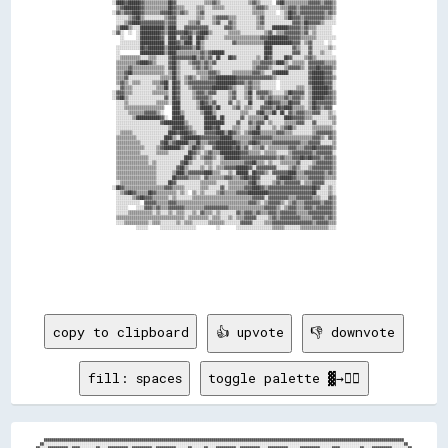
copy to clipboard
👍 upvote
👎 downvote
fill: spaces
toggle palette ▓→✊🏽
    ████████████████████████████████████████████████████████████████████████████████████████████████████████████████████████████████████████████████████████████████████████████████████    

  ██░░░░░░░░░░░░░░░░░░░░░░░░░░░░░░░░░░░░░░░░░░░░░░░░░░░░░░░░░░░░░░░░░░░░░░░░░░░░░░░░░░░░░░░░░░░░░░░░░░░░░░░░░░░░░░░░░░░░░░░░░░░░░░░░░░░░░░░░░░░░░░░░░░░░░░░░░░░░░░░░░░░░░░░░░░░░░░░░░░░░██  

██░░░░██████████░░████░░░░░░░░██░░░░██████████░░██████████░░██████████░░░░░░██░░░░░░██░░░░██████████░░██████████░░░░██████████░░░░░░██████████░░░░░░████░░░░░░░░░░██░░░░██████████░░░░░░░░██
