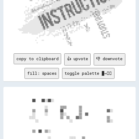
copy to clipboard
👍 upvote
👎 downvote
fill: spaces
toggle palette ▓→✊🏽
      ██    ██░░██░░                                        

              ░░        ▒▒▒▒        ▒▒                      

      ▒▒      ▒▒        ██          ▒▒                ▓▓░░  

      ░░      ░░        ▒▒░░        ▒▒  ▓▓                  

    ░░░░                ▒▒  ▒▒    ▓▓▒▒                ▒▒    

        ░░                    ░░                      ▒▒░░  

      ▒▒  ██  ▒▒░░                                          

                ░░            ░░░░    ▒▒                    
