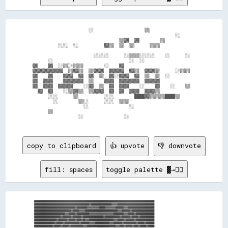
                      ░░                    ▒▒                  

                                                        ░░      

                                  ▒▒▓▓  ▓▓        ▒▒            

          ░░░░  ░░          ▓▓▒▒  ▒▒  ▒▒      ▒▒▒▒              

                        ░░░░░░      ░░▒▒▒▒░░░░░░    ░░      ░░  

      ░░                              ░░  ░░                    

▓▓    ▓▓  ░░▒▒░░▒▒▒▒        ░░    ▓▓                            

▓▓▓▓▓▓▓▓▓▓▓▓  ▒▒▓▓▒▒  ▒▒▓▓▓▓  ▓▓▓▓▓▓  ▓▓▒▒  ▓▓▓▓▒▒      ░░▒▒▒▒  

▓▓    ▓▓    ▓▓▓▓  ▓▓  ▓▓  ▒▒  ▓▓░░▓▓▓▓  ▓▓  ▒▒  ▒▒  ░░          

▓▓  ▓▓▓▓    ▓▓▓▓▓▓▓▓  ▒▒    ▓▓▓▓  ▓▓▓▓▓▓▓▓  ▓▓▓▓▓▓              

▓▓  ▓▓▓▓  ▓▓▓▓▓▓    ░░▓▓  ▒▒  ▓▓  ▓▓▓▓    ░░    ▓▓    ░░    ▒▒  

  ▓▓  ▓▓    ░░▒▒▓▓▒▒  ▒▒▓▓▓▓  ▓▓  ▓▓  ▓▓▓▓  ▓▓▓▓▒▒              

      ░░░░      ▒▒          ░░░░        ████▓▓▒▒▒▒▒▒████▒▒      

        ░░        ▒▒░░      ░░░░  ▒▒▒▒                          

                    ░░                ░░                        

      ▒▒                                                        

                  ░░                ░░                          

copy to clipboard
👍 upvote
👎 downvote
fill: spaces
toggle palette ▓→✊🏽
██████████████████████████████████████████████████████████████████████████████████████████████████████████████████████

██████████████████████████████████████████████████████▓▓████████████████████▓▓▓▓▓▓████████████████████████████████████

████████████████████████████████████████▓▓██████████▓▓▓▓▓▓▓▓▓▓▓▓██████▓▓▓▓▓▓▓▓▓▓████████▓▓▓▓██████████████████████████

████████████████████████████████████▓▓██████▓▓▓▓▓▓████████████████████████████████▓▓▓▓████████▓▓██████████████████████

██████████████████████████████▓▓▓▓██████▓▓████████████▓▓▓▓▓▓▓▓▓▓▓▓▓▓▓▓▓▓▓▓▓▓▓▓██████████▓▓▓▓██████▓▓██████████████████

██████████████████████████▓▓████████▓▓████████▓▓████████████████████▓▓██████████████▓▓████████▓▓██████▓▓██████████████

██████████████████████▓▓████████▓▓██████▓▓████▓▓██▓▓▓▓████████████████████████▓▓▓▓██████▓▓████████▓▓██████████████████

████████████████████▓▓██████▓▓██████████████▓▓████████▓▓▓▓▓▓██████████████▓▓▓▓████████▓▓████████████▓▓██████▓▓████████

██████████████████▓▓██████▓▓██████▓▓████████████▓▓▓▓████████████████████████████▓▓▓▓████▓▓██████▓▓████▓▓██████▓▓██████
