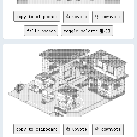
██▒▒▒▒▒▒▒▒▒▒▒▒▒▒▒▒░░░░░░░░░░░░░░░░░░░░░░░░░░░░░░░░░░░░░░░░░░░░░░░░▒▒▒▒▒▒░░░░░░░░░░▓▓▓▓▓▓▒▒░░░░░░░░▒▒▓▓▓▓░░░░░░░░░░░░░░░░▒▒▒▒▒▒░░░░░░░░░░░░░░░░░░▒▒▒▒▒▒▒▒▒▒▒▒▒▒▒▒▒▒▒▒▒▒▒▒▒▒

██▒▒▒▒▒▒▒▒▒▒▒▒▒▒▒▒░░░░░░░░░░░░░░░░░░░░░░░░░░░░░░░░░░░░░░░░░░░░░░░░░░░░░░░░░░░░░░░░░░░░░░░░░░░░░░░░░░░░░░░░░░░░░░░░░░░░░░░░░░░░░░░░░░░░░░░░░░░░░░▒▒▒▒▒▒▒▒▒▒▒▒▒▒▒▒▒▒▒▒▒▒▒▒▒▒

copy to clipboard
👍 upvote
👎 downvote
fill: spaces
toggle palette ▓→✊🏽
                                                                ░░▓▓▒▒▓▓▓▓▒▒▓▓▒▒▓▓▓▓▓▓▓▓▓▓▓▓▓▓▓▓▓▓▓▓▓▓▓▓▓▓▓▓▓▓▓▓▓▓▓▓▓▓▓▓▓▓▒▒▓▓▒▒▒▒▓▓▒▒                  ░░░░                                            
                                                            ░░▓▓▒▒▓▓▓▓▒▒▓▓▓▓▓▓▓▓▓▓▓▓▓▓▓▓▓▓▓▓▓▓▓▓▓▓▓▓▓▓▓▓▓▓▓▓▓▓▓▓▓▓▓▓▓▓▓▓▓▓▓▓▓▓▒▒▓▓▓▓▒▒▓▓            ░░▓▓▒▒▓▓▓▓░░                                        
                                                        ░░▓▓▓▓▒▒▒▒▓▓▒▒▒▒▓▓▓▓▓▓▓▓▓▓▓▓▓▓▓▓▓▓▓▓▓▓▓▓▓▓▓▓▓▓▓▓▓▓▓▓▓▓▓▓▓▓▓▓▒▒▓▓▓▓▒▒▓▓▒▒▒▒▓▓▓▓▒▒        ░░▓▓▓▓▒▒▒▒▓▓▒▒▒▒▓▓░░                                    
                                                    ░░▓▓▒▒▓▓▓▓▒▒▒▒▒▒▓▓▓▓▓▓▓▓▓▓▓▓▓▓▓▓▓▓▓▓▓▓▓▓▓▓▓▓▓▓▓▓▓▓▓▓▓▓▓▓▓▓▒▒▓▓▓▓▒▒▓▓▒▒▒▒▓▓▓▓░░▒▒        ░░▓▓▒▒▓▓▓▓▒▒▓▓▓▓▒▒▓▓▓▓▒▒▓▓░░                                
                                                  ▒▒▒▒▓▓▓▓▒▒▓▓▒▒▒▒▓▓▓▓▓▓▓▓▓▓▓▓▓▓▓▓▒▒▓▓▓▓▓▓▓▓▓▓▓▓▓▓▓▓▓▓▓▓▓▓▓▓▓▓▓▓▓▓▒▒▒▒▓▓▒▒▒▒▓▓▓▓░░░░    ░░▓▓▒▒▓▓▓▓▒▒▓▓▒▒▓▓▓▓▓▓▒▒▓▓▓▓▓▓▓▓▓▓░░                            
                                                  ░░▓▓▒▒▓▓▒▒▓▓▒▒▒▒▓▓▓▓▓▓▓▓▓▓▓▓▓▓▓▓▓▓▓▓▓▓▓▓▓▓▓▓▓▓▓▓▓▓▓▓▓▓▓▓▒▒▒▒▒▒▒▒▓▓▒▒▓▓▓▓▒▒░░▒▒░░░░▓▓░░▒▒▒▒▒▒▓▓▒▒▒▒▓▓▒▒▒▒▓▓▓▓▓▓▒▒░░░░▒▒▒▒▒▒▓▓░░                        
                                                      ░░▓▓▒▒▒▒▒▒▓▓▓▓▒▒▓▓▓▓▓▓▓▓▓▓▓▓▓▓▓▓▓▓▓▓▓▓▓▓▓▓▓▓▒▒▓▓▓▓▒▒▓▓▓▓▒▒▓▓▒▒▓▓▒▒░░░░░░▒▒▓▓▓▓▓▓▒▒▓▓▓▓▒▒▓▓▒▒▓▓▓▓▒▒▓▓▓▓░░░░░░░░▒▒▓▓▒▒▓▓▓▓▒▒▓▓░░                    
                                                        ░░░░▓▓▓▓▒▒▓▓▓▓▒▒▓▓▓▓▓▓▓▓▓▓▓▓▓▓▓▓▓▓▓▓▓▓▓▓▓▓▒▒▓▓▓▓▒▒▓▓▒▒▓▓▓▓▒▒▒▒▒▒▒▒▒▒▓▓▓▓▒▒▓▓▓▓▓▓▓▓▒▒▓▓▓▓▒▒▒▒▓▓▒▒▒▒▓▓░░░░░░░░░░▓▓▒▒▒▒▓▓▓▓▒▒▓▓▓▓░░                
                                                        ▒▒░░▒▒░░▓▓▒▒▒▒▓▓▓▓▒▒▒▒▓▓▓▓▓▓▓▓▓▓▓▓▓▓▒▒▓▓▓▓▒▒▓▓▓▓▒▒▓▓▓▓▒▒░░░░░░▒▒▓▓▓▓▓▓▓▓▒▒▓▓▓▓▒▒▓▓▒▒▒▒  ▒▒▓▓▒▒▒▒▒▒▓▓░░▒▒░░░░░░▒▒▓▓▒▒▓▓▒▒▒▒▓▓▒▒▒▒▓▓░░            
                                                        ▒▒  ░░  ░░▒▒▓▓▒▒▓▓▒▒▓▓▓▓▒▒▓▓▓▓▒▒▓▓▓▓▒▒▓▓▓▓▒▒▓▓▒▒▓▓▒▒░░░░▒▒░░  ▒▒▓▓▒▒▓▓▓▓▒▒▓▓██▒▒▓▓▒▒▒▒░░▒▒▒▒░░▓▓▒▒▓▓▓▓▓▓▓▓▓▓▓▓██▒▒▓▓▓▓▒▒▓▓▓▓▒▒▓▓▓▓▒▒▓▓░░        
                                                        ▒▒  ░░▒▒░░  ▓▓██▓▓▓▓▒▒▓▓▓▓▒▒▓▓▓▓▒▒▓▓▓▓▓▓▓▓▒▒▓▓▒▒░░░░▒▒▒▒▓▓▓▓░░▒▒▓▓▓▓░░▒▒▒▒▓▓▓▓▒▒▒▒▒▒▓▓  ▒▒▒▒░░░░░░▓▓▒▒▒▒▓▓▓▓▒▒▓▓▓▓▒▒▓▓▓▓▒▒▓▓▒▒▒▒▓▓▓▓▒▒▓▓▓▓░░    
                                                        ░░  ░░  ░░░░░░░░░░░░▓▓▒▒▒▒▒▒▓▓▒▒▒▒▓▓▒▒▓▓▓▓▒▒░░░░▒▒▒▒▓▓▒▒▓▓▓▓▓▓▒▒▒▒██    ░░▓▓▓▓▓▓▓▓▒▒▒▒▒▒▒▒▒▒░░      ██▓▓▒▒▒▒▓▓▓▓▒▒▒▒▓▓▒▒▒▒▓▓▒▒▒▒▓▓▒▒▓▓▒▒▒▒▓▓░░  
                                                        ▒▒  ░░░░▒▒░░░░░░▒▒██▓▓▓▓▒▒▒▒▓▓▒▒▓▓▓▓▓▓▒▒░░░░▒▒▒▒▒▒▓▓▓▓▒▒▓▓▓▓▒▒▓▓▓▓▓▓░░░░▒▒▓▓▓▓▒▒▓▓▓▓▒▒  ▒▒▒▒░░  ░░  ▓▓  ░░▓▓▒▒▓▓▒▒▓▓▓▓▒▒▓▓▓▓▒▒▓▓▓▓▒▒▓▓▒▒▓▓▒▒    
                                                        ▒▒░░░░  ░░░░▒▒▓▓▓▓▓▓▓▓▓▓  ░░▓▓▒▒▓▓▒▒░░░░▒▒░░░░▓▓▒▒▒▒▓▓▒▒▒▒▓▓▒▒▓▓▒▒▓▓▓▓▓▓██▓▓▒▒▓▓▓▓▒▒▓▓░░▒▒▓▓░░░░    ██░░░░░░▓▓▓▓▒▒▒▒▓▓▓▓▒▒▓▓▒▒▒▒▓▓▒▒▓▓▒▒▒▒      
                                                        ░░  ░░  ▒▒░░▓▓▓▓▓▓▓▓▓▓▓▓▓▓▒▒░░░░░░░░▓▓░░░░░░▒▒░░▒▒▒▒▒▒▒▒▓▓▒▒▒▒▓▓▒▒▒▒▓▓████▓▓▒▒▒▒▓▓▒▒▒▒░░▒▒▓▓▓▓▒▒░░░░▓▓    ▒▒▓▓░░░░▓▓▒▒▒▒▒▒▒▒▒▒▓▓▓▓▓▓░░░░▓▓      
                                                        ▒▒░░▒▒  ░░  ▓▓▓▓▓▓▓▓▓▓▓▓░░░░▒▒░░▒▒░░▒▒░░▒▒░░░░░░▒▒▒▒░░▓▓▒▒▓▓▒▒▓▓▓▓▓▓▓▓▓▓▓▓▓▓▒▒▒▒▓▓▓▓▒▒    ░░░░▓▓▓▓▒▒██░░  ░░▓▓░░░░░░░░▓▓▒▒▓▓▓▓▒▒░░▒▒▒▒░░▒▒      
                                                        ░░  ░░  ▒▒▒▒▓▓▓▓▓▓▓▓░░░░░░░░░░  ░░░░▒▒░░░░░░░░▓▓▓▓░░░░██░░▒▒▒▒▓▓▒▒▓▓▓▓▒▒▓▓▓▓▒▒▓▓▓▓▒▒▓▓░░      ░░░░▓▓▓▓    ▒▒▓▓░░░░░░░░██░░▒▒░░░░▒▒░░░░░░▒▒      
                                                        ▒▒░░░░░░░░░░▓▓▓▓░░▓▓░░░░▓▓▓▓▒▒  ▒▒░░▒▒░░░░▓▓▒▒▒▒▓▓▒▒░░▒▒░░▒▒░░▓▓▒▒▒▒▓▓▒▒▒▒▓▓▒▒▒▒▓▓▓▓▒▒▓▓▓▓░░      ░░▒▒░░  ░░▓▓░░░░░░░░██░░░░▒▒░░░░░░▒▒░░▒▒      
                                                        ░░  ░░  ░░▒▒░░░░░░▓▓▓▓▓▓▓▓▓▓░░  ░░░░▒▒▓▓▒▒░░░░▒▒▓▓░░░░▒▒░░░░░░▒▒▒▒▒▒▒▒▓▓▒▒▓▓▒▒▒▒▓▓██▒▒▓▓▒▒▒▒▓▓░░      ░░░░▓▓▓▓▒▒░░░░░░██  ░░░░░░▒▒▒▒░░░░▒▒      
                                                        ▒▒▓▓▒▒▒▒░░░░░░░░▓▓▓▓▓▓▓▓▓▓▒▒▒▒  ░░▒▒▓▓░░░░░░░░▒▒▓▓░░▒▒▒▒░░░░░░░░▒▒  ░░▓▓▒▒▒▒▒▒▓▓▓▓▒▒▓▓▓▓▒▒▒▒▓▓▒▒▓▓░░    ░░░░░░▓▓▓▓▒▒░░██  ░░░░░░░░▒▒░░▒▒▒▒      
                                                  ▓▓▒▒▓▓▓▓▒▒▒▒▓▓▒▒░░▓▓▓▓▓▓▓▓▓▓▒▒▒▒░░░░░░░░░░▓▓░░░░░░░░▒▒▓▓░░░░▒▒░░░░░░░░▓▓▓▓▓▓▓▓▒▒▓▓▓▓▒▒▓▓▒▒▒▒▓▓▒▒▒▒▓▓▒▒▒▒▓▓▓▓░░░░    ░░░░▓▓▓▓██  ░░░░░░░░▒▒░░░░▒▒▒▒    
                                              ░░▓▓▒▒▓▓▓▓▓▓▓▓▓▓▓▓▒▒▓▓▓▓▓▓▓▓▓▓▒▒░░░░░░░░  ░░▒▒▓▓░░░░░░▒▒▒▒▓▓░░▒▒▓▓░░░░░░░░▒▒▓▓▓▓▓▓▒▒▒▒▓▓▒▒▒▒▒▒▒▒▓▓▒▒▒▒▓▓▒▒▒▒▓▓▒▒▒▒▓▓░░      ░░░░██  ░░░░▒▒▒▒░░░░░░▒▒▒▒▓▓▒▒
                                            ░░▓▓░░▒▒░░▒▒▓▓▓▓▓▓▓▓▓▓▓▓▓▓▓▓░░░░░░▒▒░░░░░░▒▒░░░░▒▒░░▒▒▒▒▓▓▓▓██░░░░▒▒░░░░░░▒▒░░░░░░░░▒▒▓▓▓▓▒▒▓▓▒▒▒▒▒▒▒▒▓▓▓▓▒▒▓▓▓▓▒▒▓▓▓▓▒▒▓▓░░      ░░░░▒▒▒▒░░░░░░░░▓▓▒▒▓▓▓▓▓▓
                                            ▓▓▒▒▒▒▓▓▒▒░░▓▓▓▓▒▒▓▓▓▓▒▒▓▓▒▒▒▒░░░░░░░░▒▒░░  ░░░░▓▓▒▒▓▓▓▓▓▓░░░░░░░░▓▓░░▒▒░░░░░░▒▒▒▒░░░░░░▓▓▒▒▓▓▓▓▒▒▒▒▒▒▒▒▓▓▒▒▒▒▓▓▓▓▒▒▓▓▒▒▒▒▓▓▓▓░░      ░░▒▒░░░░▓▓▓▓▓▓▓▓▓▓░░  
                                            ░░▒▒▒▒▓▓▒▒▓▓░░  ░░▓▓▓▓▒▒░░▒▒▒▒▓▓▒▒░░░░░░▒▒▒▒▒▒░░▒▒▓▓▓▓░░░░░░░░▓▓▓▓▓▓░░░░░░▒▒▒▒░░░░░░░░▓▓▒▒▓▓▓▓▓▓▒▒▓▓░░▒▒▒▒▒▒▓▓▓▓▒▒▒▒▒▒▒▒▓▓▓▓▒▒▒▒▓▓░░  ░░▒▒▒▒▓▓▓▓▓▓▓▓▓▓      
                                            ░░  ░░▒▒▒▒▒▒▓▓▓▓▓▓▒▒    ░░▒▒▓▓▓▓▓▓░░▒▒░░░░░░░░▒▒▓▓░░░░░░░░▓▓▓▓▓▓░░░░░░▒▒▒▒░░░░░░░░░░▓▓▓▓▓▓▒▒░░▒▒▒▒██▓▓▓▓░░▓▓▒▒▒▒▒▒▓▓▓▓▒▒▓▓▓▓▒▒▓▓▓▓▒▒▓▓▓▓▒▒▓▓▓▓▓▓░░▒▒▒▒      
                                        ▒▒▒▒      ░░  ▒▒▓▓▓▓░░    ▒▒    ░░▓▓▓▓▒▒░░░░▓▓░░░░░░░░▒▒░░▓▓▓▓▓▓░░░░░░▒▒▒▒░░░░░░░░░░░░▓▓▓▓▒▒▓▓░░░░▒▒▒▒▓▓▒▒▓▓  ░░░░▒▒▒▒▒▒▓▓▓▓▒▒▓▓▓▓▒▒▓▓▓▓▒▒▓▓▓▓▓▓▒▒▒▒░░░░▒▒      
                    ░░              ▒▒░░░░▒▒  ░░░░░░    ▒▒██▒▒▓▓▒▒▒▒  ░░░░░░▓▓▒▒░░░░░░  ▒▒░░░░░░▒▒▓▓░░░░░░▒▒▒▒░░░░░░░░░░░░▒▒▒▒▒▒▒▒▒▒▓▓░░░░░░▒▒▓▓▒▒▓▓      ▒▒░░▓▓▒▒▓▓▒▒▓▓▒▒▒▒▓▓▒▒▓▓▓▓░░▓▓██░░░░░░▓▓      
                  ░░░░░░        ▒▒░░░░░░░░░░░░  ░░░░░░░░▒▒▓▓▒▒▒▒    ▒▒▒▒░░░░▓▓░░░░░░░░  ░░▒▒▒▒▒▒▓▓▒▒▒▒▒▒▒▒▒▒░░░░░░░░░░▓▓▒▒▓▓▒▒▒▒▓▓██▓▓░░██▓▓▒▒▓▓▓▓▓▓░░▒▒  ▒▒▓▓▓▓░░▒▒▒▒▒▒▒▒▓▓▓▓▓▓░░▓▓▓▓▓▓▓▓▒▒▒▒░░▒▒      
              ▒▒▒▒▒▒▓▓▓▓▒▒░░▒▒░░░░░░░░▒▒░░▒▒    ░░░░░░░░▒▒▓▓▓▓░░▒▒░░░░▓▓██▓▓▒▒░░░░░░▓▓▓▓▓▓▓▓░░░░░░▓▓░░░░░░▒▒░░░░░░▓▓▓▓▓▓▒▒▓▓▒▒▓▓▓▓▓▓▓▓░░▓▓▓▓▒▒▓▓░░▓▓  ░░  ▒▒▓▓▓▓▓▓▓▓░░▒▒▒▒▓▓░░▒▒▓▓▓▓▓▓▓▓▓▓░░░░░░▓▓      
            ░░▒▒▓▓▓▓▓▓░░▒▒░░░░░░░░▒▒▒▒░░▒▒▓▓▓▓▒▒    ░░░░  ▒▒░░░░▒▒░░▓▓▓▓▓▓░░░░░░░░░░▓▓▓▓░░░░░░▒▒▒▒░░▒▒░░░░░░░░▓▓▓▓▓▓▓▓▓▓▒▒▓▓▓▓▓▓▓▓░░▒▒  ▓▓▓▓▒▒▓▓▓▓▓▓▒▒▒▒  ▓▓▓▓▓▓▓▓▓▓▓▓▒▒░░▒▒░░▒▒▓▓▓▓▓▓▓▓▓▓▓▓▒▒░░▒▒      
            ▒▒▓▓▓▓▓▓▓▓▓▓░░▒▒░░░░░░░░  ▓▓▒▒▓▓▓▓▒▒▓▓▒▒  ░░░░░░▓▓░░▓▓▓▓▓▓▓▓▓▓░░░░░░░░▒▒░░░░░░▒▒▒▒██▓▓▓▓▓▓▒▒▒▒░░░░░░░░▓▓▓▓▓▓▓▓▓▓▓▓░░░░░░▒▒  ▓▓▓▓▒▒▓▓▓▓▓▓░░  ░░▓▓▓▓▓▓▓▓▓▓▓▓░░  ░░░░▓▓▓▓▓▓▓▓▓▓▓▓░░░░░░▒▒      
          ▓▓▒▒▓▓▓▓▒▒▒▒▓▓▒▒░░░░░░▒▒░░  ▒▒▓▓▒▒▓▓░░▒▒    ▒▒  ░░▒▒▓▓▒▒░░░░▓▓▒▒░░░░▒▒░░░░░░▒▒▒▒▒▒▓▓▒▒▒▒▓▓▓▓██▓▓▒▒▓▓░░░░░░░░▓▓▓▓░░░░░░░░░░▓▓▓▓▓▓▓▓▓▓▓▓▓▓▓▓▒▒  ░░░░▒▒▓▓▓▓▓▓▓▓▒▒  ▒▒░░▒▒▓▓▓▓▓▓░░░░░░░░░░▓▓      
          ▓▓▒▒▓▓▒▒▒▒▓▓▓▓░░░░░░░░▒▒▒▒▓▓▒▒░░▒▒  ░░  ▒▒▓▓░░▓▓▓▓▒▒░░░░░░░░░░░░▒▒░░░░░░▒▒▒▒▓▓▓▓▓▓▓▓▓▓▓▓██▓▓▒▒▓▓▓▓▓▓▓▓▓▓░░░░░░░░▒▒░░░░░░░░▓▓▓▓▓▓▓▓▓▓▓▓▓▓▓▓░░▒▒░░  ░░  ▓▓▓▓▓▓░░░░░░░░▒▒▓▓░░▒▒░░░░▒▒░░░░▒▒      
      ░░▒▒░░▒▒▒▒▓▓▓▓██░░░░░░░░░░▒▒░░░░▓▓▒▒▒▒    ░░▒▒▓▓▓▓▒▒▒▒░░▒▒░░░░░░░░░░░░░░▒▒▒▒▓▓▒▒▓▓▓▓▓▓▓▓▒▒▓▓▒▒░░▓▓▓▓▒▒▓▓▓▓████▒▒░░░░░░░░░░░░░░░░▓▓▒▒▓▓▓▓▓▓▓▓▓▓░░░░░░▒▒▒▒░░░░  ▒▒░░  ░░▒▒░░░░░░▒▒▒▒░░░░░░▒▒▒▒      
    ▒▒░░░░░░░░▓▓▒▒▒▒░░░░░░░░░░░░▒▒░░░░░░░░▓▓▒▒▒▒▒▒▓▓▓▓▓▓░░      ▒▒░░░░  ▒▒▒▒▒▒░░░░▓▓▒▒▒▒▓▓▒▒▓▓▓▓▓▓▓▓▓▓▓▓▓▓▓▓▓▓▓▓▓▓░░░░░░▒▒░░▒▒░░░░░░░░░░░░▒▒▒▒▓▓▓▓▓▓▒▒▒▒▓▓░░▒▒▓▓░░▒▒    ░░░░░░░░░░░░░░░░░░▒▒░░▓▓▓▓      
▒▒░░░░░░░░░░░░▒▒▒▒▓▓░░░░░░░░░░░░▒▒░░░░░░░░░░░░▓▓░░▓▓▓▓▓▓░░      ▒▒  ░░▓▓▓▓▒▒░░░░░░░░░░▓▓▒▒▒▒▒▒▓▓▓▓▓▓▓▓▓▓▓▓▓▓▓▓▒▒▓▓░░░░░░░░░░░░░░░░░░░░░░░░░░░░▒▒▓▓██▓▓▓▓▒▒▒▒░░▒▒▒▒▒▒▒▒    ░░▒▒░░░░░░░░▒▒░░▓▓▓▓▓▓▓▓      
▒▒░░░░░░░░░░░░░░░░░░░░░░░░░░░░░░▒▒░░░░░░░░░░░░░░░░░░░░░░▒▒▒▒    ▒▒▒▒▒▒▓▓▓▓▓▓░░░░░░      ░░▓▓▒▒▓▓▓▓▒▒▓▓▓▓▓▓▓▓▓▓▓▓▓▓▒▒▒▒░░░░░░░░░░░░░░░░░░░░░░░░░░░░▒▒▓▓▓▓▓▓░░▒▒▓▓▒▒    ▒▒░░░░░░░░░░▒▒▒▒▓▓▓▓▓▓▓▓██░░      
  ░░▒▒░░░░░░░░░░░░░░░░░░░░░░░░░░▒▒░░░░░░░░░░░░░░░░░░░░░░▒▒  ▒▒░░▒▒░░    ░░░░▒▒░░▒▒          ░░░░▒▒░░▒▒▒▒░░▓▓▓▓▓▓▓▓░░▒▒░░░░░░░░░░░░░░░░░░░░░░░░░░░░░░░░▒▒▓▓▓▓▓▓▒▒░░▒▒░░░░  ░░░░▒▒░░▓▓▓▓▓▓▓▓██▒▒          
      ░░▒▒░░░░░░░░░░░░░░░░░░░░░░▒▒░░░░░░░░░░░░░░░░░░░░░░▒▒▓▓░░░░▒▒▒▒▒▒░░    ▒▒░░░░░░░░░░░░░░  ▒▒▓▓    ▒▒▒▒▓▓▓▓▓▓▓▓▒▒░░░░░░░░░░░░░░░░░░░░░░░░░░░░░░░░░░░░░░▓▓▓▓██▓▓▓▓▒▒▒▒░░▒▒░░▓▓▓▓▓▓▓▓██▒▒              
          ░░▒▒░░░░░░░░░░░░░░░░░░▒▒░░░░░░░░░░░░░░░░░░░░░░░░░░▒▒▒▒▒▒░░░░░░▒▒▒▒▒▒░░      ░░░░░░░░▒▒▓▓▒▒▓▓    ▓▓▓▓▒▒▓▓    ░░░░░░░░░░░░░░░░░░░░░░░░░░░░░░░░░░░░░░░░▓▓▓▓▓▓▓▓▓▓▒▒▓▓▓▓▓▓▓▓██▒▒                  
              ░░▒▒░░░░░░░░░░░░░░▒▒░░░░░░░░░░░░░░░░░░░░░░▒▒░░░░░░▒▒▒▒░░▓▓▓▓▒▒▒▒░░░░░░  ░░░░  ░░▒▒▒▒▒▒▒▒    ▓▓▓▓░░░░░░░░░░  ░░░░░░░░░░░░░░░░░░░░░░░░░░░░░░░░░░░░▒▒▒▒▒▒▓▓▓▓▓▓▓▓▓▓██▒▒                      
                  ░░▒▒░░░░░░░░░░▒▒░░░░░░░░░░░░░░░░░░░░░░██▓▓▒▒░░░░░░░░▒▒▒▒▒▒░░░░▒▒▒▒░░░░  ░░  ░░▓▓▒▒░░░░▒▒░░▓▓▒▒░░░░░░░░░░  ░░░░░░░░░░░░░░░░░░░░░░░░░░░░░░▒▒▒▒░░░░░░░░▒▒▓▓▓▓▒▒                          
                      ░░▒▒░░▒▒▒▒░░  ░░░░░░░░░░░░░░░░░░▒▒▒▒▓▓▒▒▒▒░░░░▒▒▒▒░░░░░░░░░░░░▓▓░░▒▒▒▒▒▒▒▒▓▓▒▒    ░░░░▓▓░░░░░░░░░░░░░░░░░░░░░░░░░░░░░░░░░░░░░░░░▒▒▒▒░░░░░░░░░░░░▒▒░░                              
                          ░░▒▒░░░░░░░░  ░░░░░░░░░░░░░░▒▒▓▓▓▓▓▓▒▒▒▒▒▒░░░░░░░░░░░░░░▒▒    ▒▒░░▒▒▒▒██    ░░░░▓▓▒▒▓▓░░░░░░  ░░░░  ░░░░░░░░░░░░░░░░░░░░▒▒▒▒░░░░░░░░░░░░▒▒░░                                  
                              ░░▒▒░░░░░░░░  ░░░░░░░░░░░░▒▒▓▓▓▓░░░░░░░░░░░░░░░░░░░░▒▒░░░░  ░░  ▒▒▒▒░░░░▒▒░░▓▓▓▓▓▓░░▒▒▒▒░░░░░░  ░░░░░░░░░░░░░░░░▒▒▒▒░░░░░░░░░░░░▒▒░░                                      
                                  ░░▒▒░░░░░░░░  ░░░░░░░░░░░░░░░░░░░░░░░░░░░░░░▒▒░░▒▒▒▒░░░░░░░░  ▒▒  ▒▒░░▒▒▓▓▒▒▓▓▒▒░░░░▒▒░░░░░░░░░░░░░░░░░░▒▒▒▒░░░░░░░░░░░░▒▒░░                                          
                                      ░░▒▒░░░░░░░░  ░░░░░░░░░░░░░░░░░░░░░░░░▒▒░░░░░░▒▒▒▒░░▒▒░░▒▒▒▒░░▓▓░░░░▓▓▒▒▓▓░░▒▒▒▒░░░░  ░░░░░░░░░░▒▒▒▒░░░░░░░░░░░░▒▒░░                                              
                                          ░░▒▒░░░░░░░░  ░░░░░░░░░░░░░░░░░░░░▓▓▓▓▓▓▓▓░░  ░░▒▒░░▒▒▒▒░░░░▒▒░░░░▒▒▒▒▒▒░░░░░░  ░░░░░░░░▒▒▒▒░░░░░░░░░░░░▒▒░░                                                  
                                              ░░▒▒░░░░░░░░  ░░░░░░░░░░░░░░░░▓▓▓▓▓▓▓▓▓▓▓▓    ░░░░▒▒▒▒▒▒▓▓░░▒▒▒▒░░░░░░    ░░░░░░▒▒▒▒░░░░░░░░░░░░▒▒░░     
copy to clipboard
👍 upvote
👎 downvote