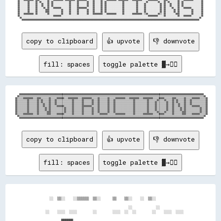
██░░░░░░░░██░░░░░░██░░██░░░░░░██░░██░░░░░░░░░░░░░░░░██░░░░░░██░░░░░░░░██░░░░██░░░░░░██░░██░░░░░░░░░░░░░░░░██░░░░░░░░░░░░██░░░░░░░░██░░░░░░░░░░██░░░░██░░██░░░░░░░░██░░██░░░░░░░░░░░░░░░░░░██

██░░░░░░░░██░░░░░░██░░░░██░░░░██░░██░░░░░░░░░░░░░░░░██░░░░░░██░░░░░░░░██░░░░██░░░░░░██░░██░░░░░░░░░░░░░░░░██░░░░░░░░░░░░██░░░░░░██░░░░░░░░░░░░░░██░░██░░░░██░░░░░░██░░██░░░░░░░░░░░░░░░░░░██

██░░░░░░░░██░░░░░░██░░░░██░░░░██░░██░░░░░░░░░░░░░░░░██░░░░░░██░░░░░░░░██░░░░██░░░░░░██░░██░░░░░░░░░░░░░░░░██░░░░░░░░░░░░██░░░░░░██░░░░░░░░░░░░░░██░░██░░░░██░░░░░░██░░██░░░░░░░░░░░░░░░░░░██

██░░░░░░░░██░░░░░░██░░░░░░██░░██░░░░████████░░░░░░░░██░░░░░░██████████░░░░░░██░░░░░░██░░██░░░░░░░░░░░░░░░░██░░░░░░░░░░░░██░░░░░░██░░░░░░░░░░░░░░██░░██░░░░░░██░░░░██░░░░████████░░░░░░░░░░██

██░░░░░░░░██░░░░░░██░░░░░░░░████░░░░░░░░░░░░██░░░░░░██░░░░░░██░░░░░░░░██░░░░██░░░░░░██░░██░░░░░░░░░░░░░░░░██░░░░░░░░░░░░██░░░░░░██░░░░░░░░░░░░░░██░░██░░░░░░░░██░░██░░░░░░░░░░░░██░░░░░░░░██

██░░░░░░░░██░░░░░░██░░░░░░░░████░░░░░░░░░░░░██░░░░░░██░░░░░░██░░░░░░░░██░░░░██░░░░░░██░░██░░░░░░░░░░░░░░░░██░░░░░░░░░░░░██░░░░░░██░░░░░░░░░░░░░░██░░██░░░░░░░░██░░██░░░░░░░░░░░░██░░░░░░░░██

██░░░░██████████░░██░░░░░░░░░░██░░░░░░░░░░░░██░░░░░░██░░░░░░██░░░░░░░░██░░░░██████████░░░░██████████░░░░░░██░░░░░░░░██████████░░▒▒██░░░░░░░░░░██▒▒░░██░░░░░░░░░░████░░░░░░░░░░░░██░░░░░░░░██

██░░░░░░░░░░░░░░░░░░░░░░░░░░░░░░░░░░████████░░░░░░░░░░░░░░░░░░░░░░░░░░░░░░░░░░░░░░░░░░░░░░░░░░░░░░░░░░░░░░░░░░░░░░░░░░░░░░░░░░░░░░░░██████████░░░░░░██░░░░░░░░░░░░██░░░░████████░░░░░░░░░░██

  ██░░░░░░░░░░░░░░░░░░░░░░░░░░░░░░░░░░░░░░░░░░░░░░░░░░░░░░░░░░░░░░░░░░░░░░░░░░░░░░░░░░░░░░░░░░░░░░░░░░░░░░░░░░░░░░░░░░░░░░░░░░░░░░░░░░░░░░░░░░░░░░░░░░░░░░░░░░░░░░░░░░░░░░░░░░░░░░░░░░░░██  

copy to clipboard
👍 upvote
👎 downvote
fill: spaces
toggle palette ▓→✊🏽
      ████████████████████████████████████████████████████████████████████████████████████████████████████████████████████████████████████████████████████████████████████████████████████████████    

    ██▒▒▒▒▒▒▒▒▒▒▒▒▒▒▒▒▒▒▒▒▒▒▒▒▒▒▒▒▒▒▒▒▒▒▒▒▒▒▒▒▒▒▒▒▒▒▒▒▒▒▒▒▒▒▒▒▒▒▒▒▒▒▒▒▒▒▒▒▒▒▒▒▒▒▒▒▒▒▒▒▒▒▒▒▒▒▒▒▒▒▒▒▒▒▒▒▒▒▒▒▒▒▒▒▒▒▒▒▒▒▒▒▒▒▒▒▒▒▒▒▒▒▒▒▒▒▒▒▒▒▒▒▒▒▒▒▒▒▒▒▒▒▒▒▒▒▒▒▒▒▒▒▒▒▒▒▒▒▒▒▒▒▒▒▒▒▒▒▒▒▒▒▒▒▒▒▒▒▒▒▒▒▒▒▒▒▒▒██  

  ██▒▒▒▒▒▒██████████▒▒▒▒████▒▒▒▒▒▒▒▒██▒▒▒▒▒▒████████▒▒▒▒██████████▒▒▒▒██████████▒▒▒▒▒▒██▒▒▒▒▒▒▒▒██▒▒▒▒▒▒██████████▒▒▒▒██████████▒▒▒▒██████████▒▒▒▒▒▒██████▒▒▒▒▒▒▒▒████▒▒▒▒▒▒▒▒██▒▒▒▒▒▒████████▒▒▒▒▒▒██

  ██▒▒▒▒▒▒▒▒▒▒██▒▒▒▒▒▒▒▒██▒▒██▒▒▒▒▒▒██▒▒▒▒██▒▒▒▒▒▒▒▒▒▒▒▒▒▒▒▒██▒▒▒▒▒▒▒▒██▒▒▒▒▒▒▒▒██▒▒▒▒██▒▒▒▒▒▒▒▒██▒▒▒▒██▒▒▒▒▒▒▒▒▒▒▒▒▒▒▒▒▒▒██▒▒▒▒▒▒▒▒▒▒▒▒██▒▒▒▒▒▒▒▒██▒▒▒▒▒▒██▒▒▒▒▒▒██▒▒██▒▒▒▒▒▒██▒▒▒▒██▒▒▒▒▒▒▒▒▒▒▒▒▒▒██

  ██▒▒▒▒▒▒▒▒▒▒██▒▒▒▒▒▒▒▒██▒▒██▒▒▒▒▒▒██▒▒▒▒██▒▒▒▒▒▒▒▒▒▒▒▒▒▒▒▒██▒▒▒▒▒▒▒▒██▒▒▒▒▒▒▒▒██▒▒▒▒██▒▒▒▒▒▒▒▒██▒▒▒▒██▒▒▒▒▒▒▒▒▒▒▒▒▒▒▒▒▒▒██▒▒▒▒▒▒▒▒▒▒▒▒██▒▒▒▒▒▒██▒▒▒▒▒▒▒▒▒▒██▒▒▒▒██▒▒██▒▒▒▒▒▒██▒▒▒▒██▒▒▒▒▒▒▒▒▒▒▒▒▒▒██

  ██▒▒▒▒▒▒▒▒▒▒██▒▒▒▒▒▒▒▒██▒▒▒▒██▒▒▒▒██▒▒▒▒██▒▒▒▒▒▒▒▒▒▒▒▒▒▒▒▒██▒▒▒▒▒▒▒▒██▒▒▒▒▒▒▒▒██▒▒▒▒██▒▒▒▒▒▒▒▒██▒▒▒▒██▒▒▒▒▒▒▒▒▒▒▒▒▒▒▒▒▒▒██▒▒▒▒▒▒▒▒▒▒▒▒██▒▒▒▒▒▒██▒▒▒▒▒▒▒▒▒▒██▒▒▒▒██▒▒▒▒██▒▒▒▒██▒▒▒▒██▒▒▒▒▒▒▒▒▒▒▒▒▒▒██

  ██▒▒▒▒▒▒▒▒▒▒██▒▒▒▒▒▒▒▒██▒▒▒▒██▒▒▒▒██▒▒▒▒▒▒████████▒▒▒▒▒▒▒▒██▒▒▒▒▒▒▒▒██████████▒▒▒▒▒▒██▒▒▒▒▒▒▒▒██▒▒▒▒██▒▒▒▒▒▒▒▒▒▒▒▒▒▒▒▒▒▒██▒▒▒▒▒▒▒▒▒▒▒▒██▒▒▒▒▒▒██▒▒▒▒▒▒▒▒▒▒██▒▒▒▒██▒▒▒▒██▒▒▒▒██▒▒▒▒▒▒████████▒▒▒▒▒▒██

  ██▒▒▒▒▒▒▒▒▒▒██▒▒▒▒▒▒▒▒██▒▒▒▒▒▒██▒▒██▒▒▒▒▒▒▒▒▒▒▒▒▒▒██▒▒▒▒▒▒██▒▒▒▒▒▒▒▒██▒▒▒▒▒▒▒▒██▒▒▒▒██▒▒▒▒▒▒▒▒██▒▒▒▒██▒▒▒▒▒▒▒▒▒▒▒▒▒▒▒▒▒▒██▒▒▒▒▒▒▒▒▒▒▒▒██▒▒▒▒▒▒██▒▒▒▒▒▒▒▒▒▒██▒▒▒▒██▒▒▒▒▒▒██▒▒██▒▒▒▒▒▒▒▒▒▒▒▒▒▒██▒▒▒▒██

  ██▒▒▒▒▒▒▒▒▒▒██▒▒▒▒▒▒▒▒██▒▒▒▒▒▒██▒▒██▒▒▒▒▒▒▒▒▒▒▒▒▒▒██▒▒▒▒▒▒██▒▒▒▒▒▒▒▒██▒▒▒▒▒▒▒▒██▒▒▒▒██▒▒▒▒▒▒▒▒██▒▒▒▒██▒▒▒▒▒▒▒▒▒▒▒▒▒▒▒▒▒▒██▒▒▒▒▒▒▒▒▒▒▒▒██▒▒▒▒▒▒██▒▒▒▒▒▒▒▒▒▒██▒▒▒▒██▒▒▒▒▒▒██▒▒██▒▒▒▒▒▒▒▒▒▒▒▒▒▒██▒▒▒▒██

  ██▒▒▒▒▒▒▒▒▒▒██▒▒▒▒▒▒▒▒██▒▒▒▒▒▒▒▒████▒▒▒▒▒▒▒▒▒▒▒▒▒▒██▒▒▒▒▒▒██▒▒▒▒▒▒▒▒██▒▒▒▒▒▒▒▒██▒▒▒▒██▒▒▒▒▒▒▒▒██▒▒▒▒██▒▒▒▒▒▒▒▒▒▒▒▒▒▒▒▒▒▒██▒▒▒▒▒▒▒▒▒▒▒▒██▒▒▒▒▒▒▒▒██▒▒▒▒▒▒██▒▒▒▒▒▒██▒▒▒▒▒▒▒▒████▒▒▒▒▒▒▒▒▒▒▒▒▒▒██▒▒▒▒██

  ██▒▒▒▒▒▒██████████▒▒▒▒██▒▒▒▒▒▒▒▒████▒▒▒▒▒▒████████▒▒▒▒▒▒▒▒██▒▒▒▒▒▒▒▒██▒▒▒▒▒▒▒▒██▒▒▒▒▒▒████████▒▒▒▒▒▒▒▒██████████▒▒▒▒▒▒▒▒██▒▒▒▒▒▒▒▒██████████▒▒▒▒▒▒██████▒▒▒▒▒▒▒▒██▒▒▒▒▒▒▒▒████▒▒▒▒▒▒████████▒▒▒▒▒▒██

    ██▒▒▒▒▒▒▒▒▒▒▒▒▒▒▒▒▒▒▒▒▒▒▒▒▒▒▒▒▒▒▒▒▒▒▒▒▒▒▒▒▒▒▒▒▒▒▒▒▒▒▒▒▒▒▒▒▒▒▒▒▒▒▒▒▒▒▒▒▒▒▒▒▒▒▒▒▒▒▒▒▒▒▒▒▒▒▒▒▒▒▒▒▒▒▒▒▒▒▒▒▒▒▒▒▒▒▒▒▒▒▒▒▒▒▒▒▒▒▒▒▒▒▒▒▒▒▒▒▒▒▒▒▒▒▒▒▒▒▒▒▒▒▒▒▒▒▒▒▒▒▒▒▒▒▒▒▒▒▒▒▒▒▒▒▒▒▒▒▒▒▒▒▒▒▒▒▒▒▒▒▒▒▒▒▒▒▒▒██  

copy to clipboard
👍 upvote
👎 downvote
fill: spaces
toggle palette ▓→✊🏽
      ░░  ▒▒░░    ░░▒▒▒▒▒▒  ▒▒░░      ▒▒    ▒▒░░    ░░  ▒▒░░              

                                              ░░            ░░            

    ░░    ░░░░  ░░░░        ░░        ░░░░  ░░  ░░        ░░    ░░░░  ░░░░

            ██████                                                        
