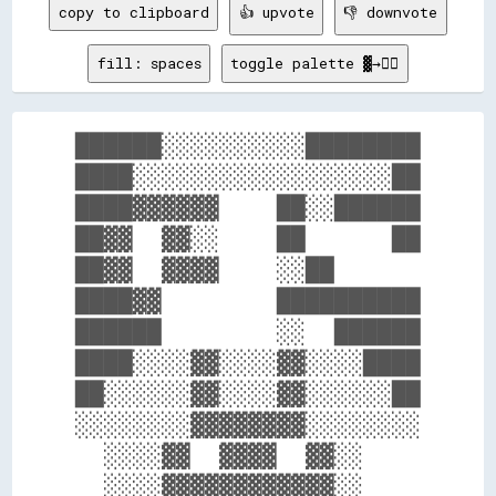
copy to clipboard
👍 upvote
👎 downvote
fill: spaces
toggle palette ▓→✊🏽
██████░░░░░░░░░░████████

████░░░░░░░░░░░░░░░░░░██

████▓▓▓▓▓▓    ██░░██████

██▓▓  ▓▓░░    ██      ██

██▓▓  ▓▓▓▓    ░░██      

████▓▓        ██████████

██████        ░░  ██████

████░░░░▓▓░░░░▓▓░░░░████

██░░░░░░▓▓░░░░▓▓░░░░░░██

░░░░░░░░▓▓▓▓▓▓▓▓░░░░░░░░

  ░░░░▓▓  ▓▓▓▓  ▓▓░░    

  ░░░░▓▓▓▓▓▓▓▓▓▓▓▓░░    
