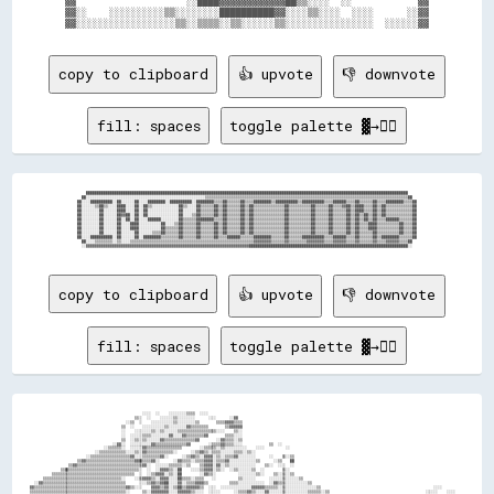
▓▓                    ░░████▓▓▓▓▓▓▓▓▓▓▓▓██▒▒░░░░  ░░            ▓▓

▓▓░░    ░░░░░░░░░░▒▒░░░░░░░░██████████▓▓░░░░▒▒░░░░  ░░░░      ░░▓▓

copy to clipboard
👍 upvote
👎 downvote
fill: spaces
toggle palette ▓→✊🏽
    ██████████████████████████████████████████████████████████████████████████████████████████████████████████████████████████████████████████████████    

  ██░░░░░░░░░░░░░░░░░░░░░░░░░░░░░░░░░░░░░░░░░░░░░░░░░░░░░░▒▒▒▒▒▒▒▒▒▒▒▒▒▒▒▒▒▒▒▒▒▒▒▒▒▒▒▒▒▒▒▒▒▒▒▒▒▒▒▒▒▒▒▒▒▒▒▒▒▒▒▒▒▒▒▒▒▒▒▒▒▒▒▒▒▒▒▒▒▒▒▒▒▒▒▒▒▒▒▒▒▒▒▒▒▒▒▒▒▒▒▒██  

██░░░░██████████░░██░░░░░░██░░░░████████░░██████████░░████████▒▒▒▒██▒▒▒▒▒▒██▒▒▒▒████████▒▒██████████▒▒██████████▒▒▒▒██████▒▒▒▒██▒▒▒▒▒▒██▒▒▒▒████████▒▒▒▒██

██░░░░░░▒▒██▒▒░░░░████░░░░██░░██▒▒░░░░░░░░░░░░██▒▒░░░░██▒▒▒▒▒▒██▒▒██▒▒▒▒▒▒██▒▒██▒▒▒▒▒▒▒▒▒▒▒▒▒▒██▒▒▒▒▒▒▒▒▒▒██▒▒▒▒▒▒██▒▒▒▒▓▓██▒▒████▒▒▒▒██▒▒██▒▒▒▒▒▒▒▒▒▒▒▒██

██░░░░░░░░██░░░░░░████░░░░██░░██░░░░░░░░░░░░░░██░░░░░░██▒▒▒▒▒▒██▒▒██▒▒▒▒▒▒██▒▒██▒▒▒▒▒▒▒▒▒▒▒▒▒▒██▒▒▒▒▒▒▒▒▒▒██▒▒▒▒▒▒██▒▒▒▒▒▒██▒▒████▒▒▒▒██▒▒██▒▒▒▒▒▒▒▒▒▒▒▒██

██░░░░░░░░██░░░░░░██▓▓██░░██░░██░░░░░░░░░░░░░░██░░░░▒▒██▒▒▒▒▒▒██▒▒██▒▒▒▒▒▒██▒▒██▒▒▒▒▒▒▒▒▒▒▒▒▒▒██▒▒▒▒▒▒▒▒▒▒██▒▒▒▒▒▒██▒▒▒▒▒▒██▒▒██▒▒██▒▒██▒▒██▒▒▒▒▒▒▒▒▒▒▒▒██

██░░░░░░░░██░░░░░░██░░██░░██░░░░██████░░░░░░░░██▒▒▒▒▒▒████████▒▒▒▒██▒▒▒▒▒▒██▒▒██▒▒▒▒▒▒▒▒▒▒▒▒▒▒██▒▒▒▒▒▒▒▒▒▒██▒▒▒▒▒▒██▒▒▒▒▒▒██▒▒██▒▒██▒▒██▒▒▒▒██████▒▒▒▒▒▒██

██░░░░░░░░██░░░░░░██░░░░████░░░░░░░░░░██░░░░▒▒██▒▒▒▒▒▒██▒▒▒▒▒▒██▒▒██▒▒▒▒▒▒██▒▒██▒▒▒▒▒▒▒▒▒▒▒▒▒▒██▒▒▒▒▒▒▒▒▒▒██▒▒▒▒▒▒██▒▒▒▒▒▒██▒▒██▒▒▒▒████▒▒▒▒▒▒▒▒▒▒██▒▒▒▒██

██░░░░░░░░██░░░░░░██░░░░████░░░░░░░░░░██▒▒▒▒▒▒██▒▒▒▒▒▒██▒▒▒▒▒▒██▒▒██▒▒▒▒▒▒██▒▒██▒▒▒▒▒▒▒▒▒▒▒▒▒▒██▒▒▒▒▒▒▒▒▒▒██▒▒▒▒▒▒██▒▒▒▒▒▒██▒▒██▒▒▒▒████▒▒▒▒▒▒▒▒▒▒██▒▒▒▒██

██░░░░░░░░██░░░░░░██░░░░░░██░░░░░░▒▒▒▒██▒▒▒▒▒▒██▒▒▒▒▒▒██▒▒▒▒▒▒██▒▒██▒▒▒▒▒▒██▒▒██▒▒▒▒▒▒▒▒▒▒▒▒▒▒██▒▒▒▒▒▒▒▒▒▒██▒▒▒▒▒▒██▒▒▒▒▒▒██▒▒██▒▒▒▒▒▒██▒▒▒▒▒▒▒▒▒▒██▒▒▒▒██

██░░░░██████████░░██░░░░░░██░░████████▒▒▒▒▒▒▒▒██▒▒▒▒▒▒██▒▒▒▒▒▒██▒▒▒▒██████▒▒▒▒▒▒████████▒▒▒▒▒▒██▒▒▒▒▒▒██████████▒▒▒▒██████▒▒▒▒██▒▒▒▒▒▒██▒▒████████▒▒▒▒▒▒██

  ██░░░░▒▒▒▒▒▒▒▒░░▒▒░░░░▒▒▒▒▒▒▒▒▒▒▒▒▒▒▒▒▒▒▒▒▒▒▒▒▒▒▒▒▒▒▒▒▒▒▒▒▒▒▒▒▒▒▒▒▒▒▒▒▒▒▒▒▒▒▒▒▓▓▓▓▓▓▓▓▒▒▒▒▒▒▓▓▒▒▒▒▒▒▒▒▓▓▓▓▓▓▓▓▒▒▒▒▓▓▓▓▓▓▒▒▒▒▓▓▒▒▒▒▒▒▓▓▒▒▒▒▓▓▓▓▓▓▒▒▒▒██  

copy to clipboard
👍 upvote
👎 downvote
fill: spaces
toggle palette ▓→✊🏽
                                                    ░░░░  ░░    ░░░░░░░░▒▒▒▒  ░░░░                                                                                                                      
                                                ▒▒░░  ░░    ░░░░░░▒▒░░░░░░░░      ░░░░      ░░▓▓                                                                                                        
                                            ░░▒▒  ░░    ░░░░░░░░░░▒▒░░░░░░░░▒▒        ▒▒▒▒▓▓▓▓▒▒▒▒                                                                                                      
                                          ▒▒  ░░    ░░░░░░░░░░▒▒░░░░░░░░▓▓▒▒▒▒▒▒▒▒        ▒▒▓▓▓▓▓▓                                                                                                      
                                          ░░    ░░░░░░░░▒▒░░▒▒░░░░░░▒▒▒▒▒▒▒▒▒▒▒▒▒▒▒▒▒▒░░░░    ▒▒░░                                                                                                      
                                          ░░  ░░░░░░▒▒▒▒░░░░░░░░▓▓░░░░▓▓▒▒▒▒▒▒▒▒▓▓        ▒▒▒▒░░░░                                                                                                      
                                          ▒▒  ░░▒▒░░▒▒░░░░░░▓▓▒▒▒▒▒▒▒▒▒▒▒▒▒▒▓▓        ░░▓▓▒▒▒▒░░▒▒                                                                                                      
                                      ░░▓▓░░  ░░░░░░░░░░▓▓▒▒▒▒▒▒▒▒▒▒▒▒▒▒▓▓        ░░▒▒▒▒▓▓▒▒▒▒░░░░            ▒▒  ░░                                                                                    
                                  ░░▒▒▒▒▒▒░░  ░░░░░░▓▓▒▒▒▒▒▒▒▒▒▒▒▒▒▒▒▒        ░░▒▒▒▒▒▒░░▒▒░░░░░░░░░░    ░░░░          ░░                                                                                
                              ░░▒▒▒▒▒▒▒▒▒▒▒▒░░░░▒▒░░▓▓▒▒▒▒▒▒▒▒▒▒▒▒░░      ░░▒▒▓▓▒▒░░▒▒▒▒░░░░░░▒▒▒▒░░▒▒░░                                                                                                
                          ░░▒▒▒▒▒▒▒▒▒▒▒▒▒▒▒▒▒▒▓▓░░░░▒▒▒▒▒▒▒▒▓▓░░      ░░▒▒▓▓▒▒░░▓▓▓▓░░▒▒░░▒▒▒▒▓▓░░░░░░░░      ░░    ▒▒░░▒▒                                                                              
                      ▒▒▓▓▒▒▒▒▒▒▒▒▒▒▒▒▒▒▒▒▒▒▒▒▒▒▓▓▓▓▒▒▒▒▓▓░░      ░░▓▓▒▒▒▒░░▒▒▒▒▓▓▓▓░░▒▒▒▒▓▓░░░░░░░░░░░░▒▒      ░░▒▒    ██                                                                              
                  ▒▒▓▓▒▒▒▒▒▒▒▒▒▒▒▒▒▒▒▒▒▒▒▒▒▒▒▒▒▒▒▒▒▒▓▓░░  ░░░░░░▒▒▒▒▒▒░░▒▒    ▒▒▓▓▓▓░░▓▓░░▒▒░░░░░░░░░░░░    ▒▒░░  ░░░░  ░░                                                                              
              ▒▒▓▓▒▒▒▒▒▒▒▒▒▒▒▒▒▒▒▒▒▒▒▒▒▒▒▒▒▒▒▒▒▒▒▒░░  ░░  ░░▓▓▓▓▒▒░░██    ░░░░▒▒▓▓▓▓░░▒▒░░  ░░▒▒░░░░░░▒▒  ░░        ▒▒░░                                                                                
          ▒▒▒▒▒▒▒▒▒▒▒▒▒▒▒▒▒▒▒▒▒▒▒▒▒▒▒▒▒▒▒▒▒▒▒▒▒▒  ░░  ░░▒▒▓▓▓▓░░▒▒░░██        ░░▓▓▒▒░░          ░░░░░░░░▒▒░░    ▒▒░░▒▒░░▒▒                                                                              
      ▒▒▒▒▒▒▒▒▒▒▒▒▒▒▒▒▒▒▒▒▒▒▒▒▒▒▒▒▒▒▒▒▒▒▒▒░░    ░░▒▒▓▓▓▓▒▒░░▓▓▓▓░░░░██▒▒▒▒░░▒▒▒▒    ░░          ▒▒░░░░░░      ░░░░░░▒▒░░░░░░▒▒                                                                          
  ░░▓▓▒▒▒▒▒▒▒▒▒▒▒▒▒▒▒▒▒▒▒▒▒▒▒▒▒▒▒▒▒▒▒▒▒▒▒▒▒▒      ░░░░▒▒▓▓▒▒▓▓██░░░░▓▓░░▒▒▒▒▓▓▓▓▒▒          ▒▒▒▒░░░░░░░░░░░░  ░░▓▓▒▒▒▒░░░░░░░░░░▒▒                                                                      
▓▓▒▒▒▒▒▒▒▒▒▒▒▒▒▒▒▒▒▒▒▒▒▒▒▒▒▒▒▒▒▒▒▒▒▒▒▒▒▒▒▒▒▒▓▓▒▒░░░░    ▓▓▓▓▒▒▓▓░░▒▒██▒▒▓▓▓▓▓▓▒▒  ░░░░  ░░░░░░░░░░░░░░▓▓▓▓▓▓▒▒▒▒▒▒░░▒▒░░░░░░░░░░░░░░▒▒                                                    ░░░░          
▒▒▒▒▒▒▒▒▒▒▒▒▒▒▒▒▒▒▒▒▒▒▒▒▒▒▒▒▒▒▒▒▒▒▒▒▒▒▒▒▒▒▒▒░░      ▒▒░░▓▓▓▓▓▓▓▓░░░░▓▓▓▓▓▓▒▒░░░░  ░░░░░░      ░░▒▒▒▒▓▓▒▒░░░░▓▓░░░░░░▒▒░░░░░░░░░░▒▒▒▒▒▒░░▒▒                                            ░░░░░░    ░░░░    
▒▒▒▒▒▒▒▒▒▒▒▒▒▒▒▒▒▒▒▒▒▒▒▒▒▒▒▒▒▒▒▒▒▒▒▒▓▓▒▒░░        ▒▒▓▓▓▓██▒▒▓▓▓▓  ░░▓▓▒▒░░▒▒░░▓▓▓▓░░░░      ▒▒▒▒░░▓▓░░░░░░▓▓░░░░░░▒▒░░░░░░░░▒▒▒▒▒▒░░░░░░░░░░▒▒                                    ▒▒░░              ░░▒▒
▒▒▒▒▒▒▒▒▒▒▒▒▒▒▒▒▒▒▒▒▒▒▒▒▒▒▒▒▒▒▒▒▓▓▒▒░░        ▒▒▓▓▓▓▒▒▓▓▓▓▓▓▒▒▓▓░░▒▒▒▒▒▒▒▒▓▓▓▓░░░░░░▒▒  ▓▓▒▒░░▒▒░░▓▓░░░░░░▓▓░░▒▒░░░░░░░░▒▒▒▒▒▒░░░░░░░░░░░░░░░░░░▒▒                            ▒▒        ░░▓▓▒▒▒▒        
▒▒▒▒▒▒▒▒▒▒▒▒▒▒▒▒▒▒▒▒▒▒▒▒▒▒▒▒▓▓▒▒▒▒  ▒▒    ▒▒▓▓▓▓░░▒▒░░▓▓▓▓▓▓▓▓▓▓░░▒▒░░▓▓▓▓▒▒░░░░▒▒      ░░▒▒▓▓░░░░▓▓▒▒▓▓▓▓▒▒░░░░░░░░▒▒▒▒▒▒░░░░░░░░░░░░░░░░░░░░░░░░░░▒▒                    ▒▒        ░░▓▓▒▒▒▒▒▒▒▒▓▓  ░░▒▒
▒▒▒▒▒▒▒▒▒▒▒▒▒▒▒▒▒▒▒▒▒▒▒▒▓▓▒▒▒▒        ▒▒▓▓▓▓░░▒▒▓▓▓▓▒▒▓▓▓▓▓▓██▓▓░░▓▓▓▓░░░░░░░░░░▒▒▒▒▒▒░░▓▓▒▒▒▒▒▒░░░░▒▒▒▒░░░░░░░░▒▒▒▒▒▒░░░░░░░░░░░░░░░░░░░░░░░░░░░░░░░░░░▒▒            ░░        ░░▓▓▒▒▒▒▒▒▒▒▒▒░░        
▓▓▒▒▒▒▒▒▒▒▒▒▒▒▒▒▒▒▒▒▓▓▒▒▒▒        ▒▒▒▒▓▓░░▒▒▒▒░░▒▒▓▓▓▓▓▓▓▓▓▓▓▓▓▓▓▓░░░░░░░░░░▒▒▓▓▓▓▒▒▒▒▒▒▒▒░░░░░░░░░░░░░░░░░░▒▒▒▒▒▒░░░░░░░░░░░░░░░░░░░░░░░░░░░░░░░░░░░░░░░░░░▒▒░░░░▒▒        ░░▒▒▒▒▒▒▒▒▒▒▒▒░░      ░░▒▒▓▓
  ▒▒▓▓▒▒▒▒▒▒▒▒▓▓▓▓▓▓▒▒  ░░    ▒▒▒▒▓▓░░▒▒░░░░░░░░▒▒▓▓██▓▓▓▓▓▓██▓▓░░░░░░░░▒▒░░▓▓░░░░░░▒▒░░░░░░░░▒▒░░░░░░░░▒▒▒▒▒▒░░░░░░░░░░░░░░░░░░░░░░░░░░░░░░░░░░░░░░░░░░░░    ██    ░░  ░░▓▓▒▒▒▒▒▒▒▒▓▓░░      ░░▒▒▓▓▒▒░░
      ▒▒▓▓▓▓▓▓▓▓▒▒  ░░    ▒▒▓▓▓▓░░▒▒░░░░▒▒▒▒▒▒▒▒▒▒▓▓▓▓▓▓▓▓▓▓▓▓▓▓░░░░▒▒░░░░▒▒▒▒░░░░░░▓▓░░░░▒▒░░░░░░░░▒▒▒▒▒▒░░░░░░░░░░░░░░░░░░▓▓▒▒▒▒░░░░░░░░░░░░░░░░░░░░░░░░▒▒        ░░▓▓▒▒▒▒▒▒▒▒▓▓░░      ░░▓▓▒▒▒▒░░▒▒  
▒▒        ▒▒▓▓        ▒▒▓▓▓▓░░▒▒▓▓░░░░░░▒▒░░░░░░▒▒▓▓▓▓▓▓▓▓▓▓▓▓▓▓▒▒░░░░░░░░░░▓▓░░░░▒▒▓▓▒▒▒▒░░░░░░▒▒▒▒▒▒░░░░░░░░░░░░░░░░░░▓▓▒▒▓▓▒▒  ▒▒░░░░░░░░░░░░░░    ▒▒░░      ░░▓▓▒▒▒▒▒▒▒▒▒▒▒▒      ░░▒▒▓▓▒▒░░▒▒      
▒▒▒▒▒▒        ░░  ▒▒▓▓▓▓░░▒▒▒▒░░▓▓░░░░▒▒░░░░░░░░▒▒▓▓▓▓▓▓▓▓▒▒▒▒░░░░░░░░░░░░░░▒▒▓▓▓▓▒▒░░░░░░░░▒▒▒▒▒▒░░░░░░░░░░░░░░░░▒▒▓▓▓▓▓▓▒▒  ░░    ▒▒▓▓▓▓░░░░░░  ▒▒░░      ░░▓▓▒▒▒▒▒▒▒▒▒▒░░  ░░░░░░▒▒▓▓▒▒░░░░    ░░░░  
░░░░▒▒▒▒▒▒    ▒▒▓▓▓▓░░▒▒▒▒▒▒▒▒░░▓▓▒▒░░░░░░░░▒▒░░▒▒▓▓▓▓▒▒░░░░░░░░░░░░░░░░░░░░░░░░░░░░░░░░▒▒▒▒▒▒░░░░░░░░░░░░░░░░░░▒▒▓▓▓▓▓▓██    ░░░░▓▓▓▓▓▓██░░░░░░    ░░░░░░▒▒▒▒▒▒▒▒▒▒▒▒░░  ░░  ░░▓▓▓▓▒▒░░░░    ░░░░    ░░
    ░░  ▒▒▒▒▓▓▓▓░░▓▓▒▒░░  ░░  ▒▒▓▓░░░░░░▒▒░░░░░░▒▒▒▒░░░░░░░░░░░░░░░░░░░░░░░░░░░░░░░░▒▒▒▒▒▒░░░░░░░░░░░░░░░░░░░░▓▓▓▓██▓▓▓▓▓▓  ░░▓▓▓▓▓▓▓▓▓▓▓▓▓▓▒▒░░░░        ▒▒▒▒▒▒▓▓░░      ░░▓▓▒▒▓▓░░▓▓░░  ░░░░          
        ▓▓  ░░▒▒░░▒▒▒▒░░  ░░░░▒▒▓▓░░▒▒░░░░░░░░░░▓▓░░░░░░░░░░░░░░░░░░░░░░░░░░░░░░▒▒▒▒▒▒░░░░░░░░░░░░░░░░░░░░░░░░▓▓▒▒▓▓▓▓▓▓▓▓▓▓▓▓▓▓▓▓▓▓▒▒▓▓▓▓▓▓▓▓▓▓▓▓▓▓░░        ▒▒      ░░▓▓▒▒▒▒░░▒▒░░▓▓░░▒▒              
░░░░    ▒▒  ░░░░░░▒▒▒▒▒▒▒▒▒▒▒▒▒▒▓▓▓▓░░░░░░░░▒▒▒▒▓▓░░░░░░░░░░░░░░░░░░░░░░░░░░▒▒▒▒▒▒░░░░░░░░░░░░░░░░░░░░░░░░░░▒▒  ░░▓▓▓▓▓▓▒▒▓▓▓▓▓▓▓▓▒▒▒▒▓▓██▓▓▓▓██░░░░▒▒▓▓░░        ░░▓▓▓▓▒▒░░░░░░░░░░▒▒░░▒▒░░        ░░▒▒
    ░░░░▒▒  ░░░░░░██▓▓▒▒▒▒▒▒▓▓▓▓▓▓▓▓░░░░▓▓▓▓▓▓░░▒▒░░░░░░░░░░░░░░░░░░░░░░▒▒▒▒▒▒░░░░░░░░░░░░░░░░░░░░░░░░░░░░░░░░  ░░░░░░▓▓▒▒▓▓▓▓▓▓▓▓▓▓▓▓░░▓▓▓▓▓▓▓▓▒▒▓▓░░░░▒▒▒▒░░░░▓▓▓▓▒▒░░▒▒    ░░░░░░▒▒░░▒▒  ░░░░░░░░░░  
        ░░░░░░▒▒░░██▒▒▒▒▓▓▓▓▓▓▓▓▓▓▒▒▒▒▓▓▒▒░░░░░░▒▒░░░░░░░░░░░░░░░░░░▒▒▒▒▒▒░░░░░░░░░░░░░░░░░░░░░░░░░░░░░░░░▒▒░░░░░░░░░░░░▒▒▓▓▒▒▓▓▓▓▒▒▒▒▒▒▓▓▓▓▓▓▓▓▓▓▓▓░░░░▒▒░░▓▓▓▓▓▓░░▒▒    ░░░░▒▒░░░░▒▒░░▒▒            ░░
  ▒▒        ░░░░░░▒▒▓▓▓▓▓▓▓▓▓▓▒▒▓▓▓▓▒▒░░░░░░░░▒▒▒▒░░░░░░░░░░░░░░▒▒▒▒▒▒░░░░░░░░░░░░░░░░░░░░░░░░░░░░░░░░░░▒▒▓▓░░░░░░░░░░░░░░░░▒▒░░▓▓▒▒▒▒▒▒▓▓▓▓▓▓▒▒▒▒▓▓░░░░░░░░▒▒░░▒▒▒▒▒▒        ░░░░░░▒▒░░░░▒▒░░      ▒▒▒▒
    ▒▒░░    ░░░░▒▒▓▓▓▓▒▒▓▓▒▒▓▓██▒▒░░░░░░░░▒▒▒▒░░░░░░░░░░░░░░▒▒▒▒▒▒░░░░░░░░░░░░░░░░░░░░░░░░░░░░░░░░░░▒▒▓▓▒▒▒▒▒▒▓▓░░░░░░░░░░░░▒▒░░▓▓▒▒▓▓▓▓▓▓▒▒▒▒▒▒▒▒▓▓░░░░░░░░░░▒▒▒▒░░░░▒▒░░    ░░▒▒▒▒▒▒░░░░░░▓▓▒▒▒▒▒▒░░  
    ░░  ▒▒░░▒▒░░░░▒▒▒▒▒▒▓▓▓▓▒▒░░░░░░░░▒▒▒▒░░░░░░░░▒▒░░░░▒▒▒▒▒▒░░░░░░░░░░░░░░░░░░░░░░░░░░░░░░░░░░▒▒▓▓▒▒▒▒▒▒▒▒▒▒▒▒▒▒▒▒░░░░░░░░▒▒▒▒▓▓▓▓▓▓▓▓██▓▓▓▓▓▓░░░░░░░░░░▒▒▒▒▒▒░░░░░░    ░░░░░░░░▒▒▒▒░░░░░░▒▒  ░░░░▒▒▒▒
▓▓▒▒▒▒  ▒▒  ░░░░░░▒▒██▓▓▒▒░░░░░░░░▒▒░░░░░░░░░░░░░░░░▒▒▒▒▒▒░░░░░░░░░░░░░░░░░░░░░░░░░░░░░░░░░░░░▒▒▒▒▒▒▒▒▒▒▒▒▒▒▒▒▒▒▒▒▒▒▒▒▓▓░░▒▒▓▓▓▓▓▓▒▒▓▓▓▓▓▓▓▓░░░░░░░░░░▒▒▒▒▒▒    ▒▒▒▒░░        ░░░░░░▒▒░░░░░░▓▓▒▒▒▒▓▓▒▒░░
  ░░▓▓▓▓▒▒  ░░░░▓▓▓▓▒▒░░░░░░░░▒▒░░░░░░░░░░░░░░░░▒▒▒▒░░░░░░░░░░░░░░░░░░░░░░░░░░░░░░░░░░░░░░░░░░▒▒▓▓▒▒▒▒▒▒▒▒▒▒▒▒▒▒▒▒▒▒▒▒▒▒▒▒▓▓▒▒▒▒▒▒▒▒▓▓▓▓▒▒▓▓░░░░░░▒▒▒▒▒▒░░          ▒▒░░░░    ░░▒▒▒▒▒▒░░░░░░▒▒▒▒▓▓░░░░░░
      ▒▒▓▓▓▓▓▓▒▒▒▒░░░░░░░░▒▒▒▒░░░░░░░░░░░░░░▒▒▒▒▒▒░░░░░░░░░░░░░░░░░░░░░░░░░░░░░░░░░░░░░░░░░░░░▒▒░░░░▓▓▒▒▒▒▒▒▒▒▒▒▒▒▒▒▒▒▓▓▓▓▒▒▒▒▒▒▒▒▓▓▓▓▓▓▓▓██░░▒▒▒▒▒▒░░              ░░      ▒▒▒▒░░░░▒▒░░░░░░▒▒░░░░░░░░░░
▒▒        ▒▒▒▒░░░░░░░░▒▒▒▒░░░░░░░░░░░░░░▒▒▒▒░░░░░░░░░░░░░░░░░░░░░░░░░░░░░░░░░░░░░░░░░░░░░░    ▒▒░░▒▒░░░░▒▒▒▒▒▒▒▒▒▒▓▓▓▓▓▓▓▓▒▒▒▒▓▓░░░░░░▒▒▓▓▒▒▒▒░░░░▒▒            ░░▒▒░░░░      ░░░░░░▒▒░░░░░░▒▒  ░░░░▒▒░░
░░▒▒░░      ░░░░░░▒▒▒▒░░░░░░░░░░░░░░▒▒▒▒▒▒░░░░    ░░░░░░░░░░░░░░░░░░░░░░░░░░░░░░░░░░░░    ░░░░░░▒▒▒▒░░░░░░░░▒▒▓▓▓▓▓▓▓▓██▓▓▓▓░░░░░░░░░░▒▒▒▒░░░░░░░░▒▒░░░░    ░░▒▒░░░░░░▓▓▒▒░░  ░░▒▒▓▓▒▒░░░░░░░░▒▒▒▒░░░░░░
░░░░░░░░░░  ░░▒▒▒▒░░░░░░░░░░░░░░▒▒▒▒░░░░░░    ░░░░░░    ░░░░░░░░░░░░░░░░░░░░░░░░░░░░░░░░░░░░░░░░░░░░▒▒▒▒░░░░░░▒▒▒▒▓▓▓▓▓▓▓▓░░░░░░░░▒▒▒▒░░░░░░░░░░░░▒▒    ░░░░    ▒▒░░▒▒  ░░▒▒▒▒▓▓▒▒░░▒▒░░░░░░░░░░░░░░░░░░
░░░░░░░░░░░░▒▒░░░░░░░░░░░░░░▒▒▒▒░░░░░░    ░░░░░░    ░░░░░░  ░░░░░░░░░░░░░░░░░░    ░░░░░░░░░░░░░░░░░░░░░░▒▒▒▒░░▒▒▒▒▓▓▒▒▒▒▓▓░░░░▒▒▒▒░░░░░░░░░░░░░░░░▒▒░░░░        ▒▒▒▒░░░░    ░░░░░░░░▒▒░░░░░░░░░░░░░░░░░░
▒▒░░░░░░░░░░░░░░░░░░▒▒░░▒▒▒▒▒▒░░░░░░░░░░░░░░    ░░░░░░    ░░░░░░  ░░░░░░░░░░  ░░░░░░░░░░░░░░░░▒▒▒▒▓▓░░░░░░░░▒▒▓▓▒▒▓▓▓▓▓▓▒▒▒▒▒▒░░░░░░░░░░░░░░░░░░░░░░░░▓▓░░  ▒▒▒▒    ▒▒▒▒      ░░░░░░░░░░░░░░░░░░░░░░▒▒  
  ░░▒▒░░░░░░░░░░░░░░▒▒▒▒░░░░░░░░░░░░░░░░░░░░░░░░░░    ░░░░░░    ░░░░░░░░░░░░░░░░░░░░░░░░░░░░▒▒▒▒▒▒▒▒▒▒▒▒░░░░░░░░░░░░▒▒▒▒▒▒░░░░░░░░░░░░░░░░░░░░░░░░░░░░▒▒  ░░░░░░░░░░▒▒░░░░▒▒  ░░▒▒░░░░░░░░░░░░░░░░      
      ░░▒▒░░░░░░▒▒▒▒▒▒░░░░░░░░░░░░░░░░░░░░░░░░░░  ░░░░░░    ░░░░░░    ░░░░░░░░░░░░░░░░░░░░░░▒▒▒▒▒▒▒▒▒▒▒▒▒▒▒▒░░░░░░▒▒▒▒░░░░░░░░░░░░░░░░░░░░░░░░░░░░░░░░▒▒░░░░▒▒▓▓▓▓░░▓▓▓▓░░░░░░░░░░░░░░░░░░▒▒░░          
          ░░▒▒▒▒░░░░░░░░░░░░░░░░░░░░░░░░░░░░░░░░░░░░    ░░░░░░    ░░░░░░    ░░░░░░░░░░░░░░▒▒▒▒▒▒▒▒▒▒▒▒▒▒▒▒▒▒▓▓▒▒▒▒░░░░░░░░░░░░▒▒░░░░░░░░░░░░░░░░░░░░░░▒▒▓▓▒▒▒▒░░░░▒▒░░░░▓▓░░░░░░░░░░░░▒▒░░              
              ░░▒▒░░░░░░░░░░░░░░░░░░░░░░░░░░░░░░░░░░░░░░░░    ░░░░      ░░░░    ░░░░░░░░▓▓▒▒▒▒▒▒▒▒▒▒▒▒▒▒▒▒▒▒▒▒▒▒░░░░░░░░░░░░    ██▒▒▓▓▒▒░░░░░░░░░░░░░░▒▒░░░░░░░░░░▒▒▓▓██▒▒░░░░░░░░▒▒▒▒                  
                  ░░▒▒░░░░░░░░░░░░░░░░░░░░░░░░░░░░░░░░░░░░░░░░      ░░░░░░    ░░░░  ░░░░▒▒▒▒▒▒▒▒▒▒▒▒▒▒▒▒▒▒▒▒▒▒▒▒░░░░░░▒▒      ░░▓▓▓▓▒▒▓▓▒▒░░░░░░░░░░░░▒