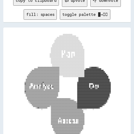
copy to clipboard
👍 upvote
👎 downvote
fill: spaces
toggle palette ▓→✊🏽
                                                                                                                                                  
                                                                  ░░░░░░░░░░░░░░░░                                                                
                                                            ░░░░░░░░░░░░░░░░░░░░░░░░░░░░                                                          
                                                        ░░░░░░░░░░░░░░░░░░░░░░░░░░░░░░░░░░░░                                                      
                                                      ░░░░░░░░░░░░░░░░░░░░░░░░░░░░░░░░░░░░░░                                                      
                                                    ░░░░░░░░░░░░░░░░░░░░░░░░░░░░░░░░░░░░░░░░░░                                                    
                                                    ░░░░░░░░░░░░░░░░░░░░░░░░░░░░░░░░░░░░░░░░░░░░                                                  
                                                  ░░░░░░░░░░░░░░░░░░░░░░░░░░░░░░░░░░░░░░░░░░░░░░░░                                                
                                                ░░░░░░░░░░░░░░░░░░░░░░░░░░░░░░░░░░░░░░░░░░░░░░░░░░                                                
                                                ░░░░░░░░░░░░░░░░░░░░░░░░░░░░░░░░░░░░░░░░░░░░░░░░░░░░                                              
                                              ░░░░░░░░░░░░░░░░░░░░░░░░░░░░░░░░░░░░░░░░░░░░░░░░░░░░░░                                              
                                              ░░░░░░░░░░░░░░░░░░░░░░░░░░░░░░░░░░░░░░░░░░░░░░░░░░░░░░░░                                            
                                              ░░░░░░░░░░░░░░░░░░  ░░  ░░░░░░░░░░░░░░░░░░░░░░░░░░░░░░░░                                            
                                              ░░░░░░░░░░░░░░░░░░  ░░  ░░░░    ░░      ░░░░░░░░░░░░░░░░                                            
                                            ░░░░░░░░░░░░░░░░░░░░    ░░░░░░░░  ░░  ░░  ░░░░░░░░░░░░░░░░                                            
                                            ░░░░░░░░░░░░░░░░░░░░  ░░░░░░  ░░  ░░  ░░  ░░░░░░░░░░░░░░░░                                            
                                            ░░░░░░░░░░░░░░░░░░░░  ░░░░░░░░    ░░  ░░░░░░░░░░░░░░░░░░░░                                            
                                              ░░░░░░░░░░░░░░░░░░░░░░░░░░░░░░░░░░░░░░░░░░░░░░░░░░░░░░░░                                            
                                              ░░░░░░░░░░░░░░░░░░░░░░░░░░░░░░░░░░░░░░░░░░░░░░░░░░░░░░░░                                            
                                              ░░░░░░░░░░░░░░░░░░░░░░░░░░░░░░░░░░░░░░░░░░░░░░░░░░░░░░░░                                            
                                              ░░░░░░░░░░░░░░░░░░░░░░░░░░░░░░░░░░░░░░░░░░░░░░░░░░░░░░░░                                            
                                                ░░░░░░░░░░░░░░░░░░░░░░░░░░░░░░░░░░░░░░░░░░░░░░░░░░░░░░                                            
                                                ░░░░░░░░░░░░░░░░░░░░░░░░░░░░░░░░░░░░░░░░░░░░░░░░░░░░░░                                            
                        ▒▒▒▒▒▒▒▒▒▒▒▒▒▒▒▒▒▒▒▒▒▒▒▒▒▒▒▒▒▒▒▒▒▒▒▒░░░░░░░░░░░░░░░░░░░░░░░░░░░░░░░░░░░░░░░░░░        ▒▒▓▓████████▓▓▒▒                    
                  ▒▒▒▒▒▒▒▒▒▒▒▒▒▒▒▒▒▒▒▒▒▒▒▒▒▒▒▒▒▒▒▒▒▒▒▒▒▒▒▒▒▒░░░░░░░░░░░░░░░░░░░░░░░░░░░░░░░░░░░░░░░░░░  ▓▓████████████████████████                
              ▒▒▒▒▒▒▒▒▒▒▒▒▒▒▒▒▒▒▒▒▒▒▒▒▒▒▒▒▒▒▒▒▒▒▒▒▒▒▒▒▒▒▒▒▒▒░░░░░░░░░░░░░░░░░░░░░░░░░░░░░░░░░░░░░░░░░░████████████████████████████████            
            ▒▒▒▒▒▒▒▒▒▒▒▒▒▒▒▒▒▒▒▒▒▒▒▒▒▒▒▒▒▒▒▒▒▒▒▒▒▒▒▒▒▒▒▒▒▒▒▒░░░░░░░░░░░░░░░░░░░░░░░░░░░░░░░░░░░░░░░░░░██████████████████████████████████          
          ▒▒▒▒▒▒▒▒▒▒▒▒▒▒▒▒▒▒▒▒▒▒▒▒▒▒▒▒▒▒▒▒▒▒▒▒▒▒▒▒▒▒▒▒▒▒▒▒▒▒░░░░░░░░░░░░░░░░░░░░░░░░░░░░░░░░░░░░░░░░░░████████████████████████████████████        
        ▒▒▒▒▒▒▒▒▒▒▒▒▒▒▒▒▒▒▒▒▒▒▒▒▒▒▒▒▒▒▒▒▒▒▒▒▒▒▒▒▒▒▒▒▒▒▒▒▒▒▒▒░░░░░░░░░░░░░░░░░░░░░░░░░░░░░░░░░░░░░░░░░░██████████████████████████████████████      
      ▒▒▒▒▒▒▒▒▒▒▒▒▒▒▒▒▒▒▒▒▒▒▒▒▒▒▒▒▒▒▒▒▒▒▒▒▒▒▒▒▒▒▒▒▒▒▒▒▒▒▒▒▒▒      ░░░░░░░░░░░░░░░░░░░░░░░░░░░░░░░░░░░░████████████████████████████████████████    
      ▒▒▒▒▒▒▒▒▒▒▒▒▒▒▒▒▒▒▒▒▒▒▒▒▒▒▒▒▒▒▒▒▒▒▒▒▒▒▒▒▒▒▒▒▒▒▒▒▒▒▒▒▒▒                                ██████████████████████████████████████████████████    
    ▒▒▒▒▒▒▒▒▒▒▒▒▒▒▒▒▒▒▒▒▒▒▒▒▒▒▒▒▒▒▒▒▒▒▒▒▒▒▒▒▒▒▒▒▒▒▒▒▒▒▒▒▒▒▒▒                                ████████████████████████████████████████████████████  
    ▒▒▒▒▒▒▒▒▒▒▒▒▒▒▒▒▒▒▒▒▒▒▒▒▒▒▒▒▒▒▒▒▒▒▒▒▒▒▒▒▒▒▒▒▒▒▒▒▒▒▒▒▒▒▒▒                                ████████████████████████████████████████████████████  
  ▒▒▒▒▒▒▒▒▒▒▒▒▒▒▒▒▒▒▒▒▒▒▒▒▒▒▒▒▒▒▓▓▒▒▒▒▒▒▒▒▒▒▒▒▒▒▒▒▒▒▒▒▒▒▒▒▒▒                              ▓▓████████████████████████████████████████████████████▓▓
  ▓▓▒▒▒▒▒▒▒▒  ░░▒▒▒▒▒▒▒▒▒▒▒▒▒▒▓▓░░▒▒▒▒▒▒▒▒▒▒▒▒▒▒▒▒▒▒▒▒▒▒▒▒▒▒                              ████████████████████  ░░  ▓▓████████████████████████████
  ▒▒▒▒▒▒▒▒▒▒    ▒▒  ▒▒  ▓▓░░░░▓▓░░  ▓▓░░▒▒  ▓▓  ▒▒▒▒▒▒▒▒▒▒▒▒                              ████████████████████  ████  ██  ▒▒░░████████████████████
  ▒▒▒▒▒▒▒▒  ░░▒▒░░  ▓▓  ▒▒░░▒▒▓▓░░▒▒  ▒▒  ▒▒▒▒░░▓▓▒▒▒▒▒▒▒▒▒▒                              ████████████████████  ██▒▒  ▓▓▒▒▓▓  ████████████████████
  ▒▒▒▒▒▒▒▒░░▒▒▒▒░░░░▒▒░░▒▒░░▒▒▒▒▒▒▒▒  ▒▒░░  ▓▓░░  ▒▒▒▒▒▒▒▒▒▒                              ██████████████████████▒▒▓▓████▒▒▒▒██████████████████████
  ▒▒▒▒▒▒▒▒▒▒▒▒▒▒▒▒▒▒▒▒▒▒▒▒▒▒▒▒▒▒▒▒░░▒▒▒▒▒▒▒▒▒▒▒▒▒▒▒▒▒▒▒▒▒▒▒▒                              ████████████████████████████████████████████████████████
  ▓▓▒▒▒▒▒▒▒▒▒▒▒▒▒▒▒▒▒▒▒▒▒▒▒▒▒▒▒▒▒▒▒▒▒▒▒▒▒▒▒▒▒▒▒▒▒▒▒▒▒▒▒▒▒▒▒▒                              ████████████████████████████████████████████████████████
  ▒▒▒▒▒▒▒▒▒▒▒▒▒▒▒▒▒▒▒▒▒▒▒▒▒▒▒▒▒▒▒▒▒▒▒▒▒▒▒▒▒▒▒▒▒▒▒▒▒▒▒▒▒▒▒▒                                ██████████████████████████████████████████████████████▓▓
    ▒▒▒▒▒▒▒▒▒▒▒▒▒▒▒▒▒▒▒▒▒▒▒▒▒▒▒▒▒▒▒▒▒▒▒▒▒▒▒▒▒▒▒▒▒▒▒▒▒▒▒▒▒▒                                ██████████████████████████████████████████████████████  
    ▒▒▒▒▒▒▒▒▒▒▒▒▒▒▒▒▒▒▒▒▒▒▒▒▒▒▒▒▒▒▒▒▒▒▒▒▒▒▒▒▒▒▒▒▒▒▒▒▒▒▒▒▒▒                                ██████████████████████████████████████████████████████  
      ▒▒▒▒▒▒▒▒▒▒▒▒▒▒▒▒▒▒▒▒▒▒▒▒▒▒▒▒▒▒▒▒▒▒▒▒▒▒▒▒▒▒▒▒▒▒▒▒▒▒                                  ████████████████████████████████████████████████████▒▒  
      ▒▒▒▒▒▒▒▒▒▒▒▒▒▒▒▒▒▒▒▒▒▒▒▒▒▒▒▒▒▒▒▒▒▒▒▒▒▒▒▒▒▒▒▒▒▒▒▒▒▒▒▒▒▒▒▒▒▒▒▒▒▒▒▒▒▒▒▒▒▒▒▒░░          ████████████████████████████████████████████████████    
        ▒▒▒▒▒▒▒▒▒▒▒▒▒▒▒▒▒▒▒▒▒▒▒▒▒▒▒▒▒▒▒▒▒▒▒▒▒▒▒▒▒▒▒▒▒▒▒▒▒▒▒▒▒▒▒▒▒▒▒▒▒▒▒▒▒▒▒▒▒▒▒▒▒▒▒▒░░    ██████████████████████████████████████████████████░░    
        ░░▒▒▒▒▒▒▒▒▒▒▒▒▒▒▒▒▒▒▒▒▒▒▒▒▒▒▒▒▒▒▒▒▒▒▒▒▒▒▒▒▒▒▒▒▒▒▒▒▒▒▒▒▒▒▒▒▒▒▒▒▒▒▒▒▒▒▒▒▒▒▒▒▒▒▒▒▒▒░░████████████████████████████████████████████████▓▓      
          ░░▒▒▒▒▒▒▒▒▒▒▒▒▒▒▒▒▒▒▒▒▒▒▒▒▒▒▒▒▒▒▒▒▒▒▒▒▒▒▒▒▒▒▒▒▒▒▒▒▒▒▒▒▒▒▒▒▒▒▒▒▒▒▒▒▒▒▒▒▒▒▒▒▒▒▒▒▒▒██████████████████████████████████████████████▓▓        
              ▒▒▒▒▒▒▒▒▒▒▒▒▒▒▒▒▒▒▒▒▒▒▒▒▒▒▒▒▒▒▒▒▒▒▒▒▒▒▒▒▒▒▒▒▒▒▒▒▒▒▒▒▒▒▒▒▒▒▒▒▒▒▒▒▒▒▒▒▒▒▒▒▒▒▒▒████████████████████████████████████████████▒▒          
                ▒▒▒▒▒▒▒▒▒▒▒▒▒▒▒▒▒▒▒▒▒▒▒▒▒▒▒▒░░▒▒▒▒▒▒▒▒▒▒▒▒▒▒▒▒▒▒▒▒▒▒▒▒▒▒▒▒▒▒▒▒▒▒▒▒▒▒▒▒▒▒▒▒████████████████████████████████████████▓▓              
                    ░░▒▒▓▓▒▒▒▒▒▒▒▒▒▒▒▒▒▒      ▒▒▒▒▒▒▒▒▒▒▒▒▒▒▒▒▒▒▒▒▒▒▒▒▒▒▒▒▒▒▒▒▒▒▒▒▒▒▒▒▒▒▒▒████████████████████████████████████▓▓                  
                              ░░              ▒▒▒▒▒▒▒▒▒▒▒▒▒▒▒▒▒▒▒▒▒▒▒▒▒▒▒▒▒▒▒▒▒▒▒▒▒▒▒▒▒▒▒▒▒▒▒▒▒▒▒▒░░░░░░░░          ░░                            
                                              ▒▒▒▒▒▒▒▒▒▒▒▒▒▒▒▒▒▒▒▒▒▒▒▒▒▒▒▒▒▒▒▒▒▒▒▒▒▒▒▒▒▒▒▒▒▒▒▒▒▒▒▒▒▒                                              
                                              ▒▒▒▒▒▒▒▒▒▒▒▒▒▒▒▒▒▒▒▒▒▒▒▒▒▒▒▒▒▒▒▒▒▒▒▒▒▒▒▒▒▒▒▒▒▒▒▒▒▒▒▒▒▒                                              
                                              ▒▒▒▒▒▒▒▒▒▒▒▒▒▒▒▒▒▒▒▒▒▒▒▒▒▒▒▒▒▒▒▒▒▒▒▒▒▒▒▒▒▒▒▒▒▒▒▒▒▒▒▒▒▒▒▒                                            
                                              ▒▒▒▒▒▒▒▒▒▒▒▒▒▒▒▒▒▒▒▒▒▒▒▒▒▒▒▒▒▒▒▒▒▒▒▒▒▒▒▒▒▒▒▒▒▒▒▒▒▒▒▒▒▒▒▒                                            
                                              ▒▒▒▒▒▒▒▒▒▒▒▒▒▒▒▒▒▒▒▒▒▒▒▒▒▒▒▒▒▒▒▒▒▒▒▒▒▒▒▒▒▒▒▒▒▒▒▒▒▒▒▒▒▒▒▒                                            
                                              ▒▒▒▒▒▒▒▒▒▒▒▒▒▒  ▒▒▒▒▒▒▒▒▒▒▒▒▒▒▒▒▒▒▒▒▒▒▒▒▒▒▒▒▒▒▒▒▒▒▒▒▒▒▒▒                                            
                                              ▒▒▒▒▒▒▒▒▒▒▒▒░░▒▒░░▒▒    ▒▒  ▒▒  ░░▒▒    ▒▒  ░░▒▒▒▒▒▒▒▒▒▒                                            
                                              ▒▒▒▒▒▒▒▒▒▒▒▒  ░░  ▒▒░░  ▒▒░░▒▒  ▒▒▒▒▒▒  ▒▒  ░░▒▒▒▒▒▒▒▒▒▒                                            
                                              ▒▒▒▒▒▒▒▒▒▒▒▒░░▒▒░░▒▒    ▒▒  ▒▒    ▒▒░░  ░░  ░░▒▒▒▒▒▒▒▒▒▒                                            
                                              ▒▒▒▒▒▒▒▒▒▒▒▒▒▒▒▒▒▒▒▒▒▒▒▒▒▒▒▒▒▒▒▒▒▒▒▒▒▒▒▒▒▒▒▒▒▒▒▒▒▒▒▒▒▒▒▒                                            
                                                ▒▒▒▒▒▒▒▒▒▒▒▒▒▒▒▒▒▒▒▒▒▒▒▒▒▒▒▒▒▒▒▒▒▒▒▒▒▒▒▒▒▒▒▒▒▒▒▒▒▒▒▒                                              
                                                ▒▒▒▒▒▒▒▒▒▒▒▒▒▒▒▒▒▒▒▒▒▒▒▒▒▒▒▒▒▒▒▒▒▒▒▒▒▒▒▒▒▒▒▒▒▒▒▒▒▒▒▒                                              
                                                  ▒▒▒▒▒▒▒▒▒▒▒▒▒▒▒▒▒▒▒▒▒▒▒▒▒▒▒▒▒▒▒▒▒▒▒▒▒▒▒▒▒▒▒▒▒▒▒▒▒▒                                              
                                                  ▒▒▒▒▒▒▒▒▒▒▒▒▒▒▒▒▒▒▒▒▒▒▒▒▒▒▒▒▒▒▒▒▒▒▒▒▒▒▒▒▒▒▒▒▒▒▒▒                                                
                                                    ▒▒▒▒▒▒▒▒▒▒▒▒▒▒▒▒▒▒▒▒▒▒▒▒▒▒▒▒▒▒▒▒▒▒▒▒▒▒▒▒▒▒▒▒                                                  
                                                    ░░▒▒▒▒▒▒▒▒▒▒▒▒▒▒▒▒▒▒▒▒▒▒▒▒▒▒▒▒▒▒▒▒▒▒▒▒▒▒▒▒░░                                                  
    