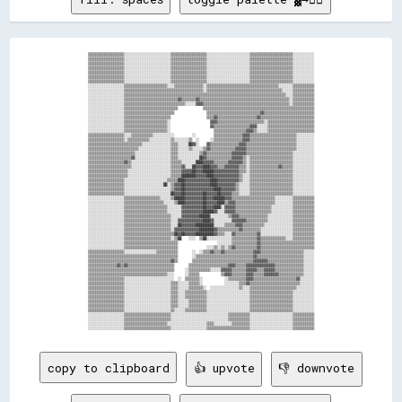
▒▒▒▒▒▒▒▒▒▒▒▒▒▒▒▒▒▒▒▒░░░░░░░░░░░░░░░░░░░░░░░░░░▒▒▒▒▒▒▒▒▒▒▒▒▒▒▒▒▒▒▒▒░░░░░░░░░░░░░░░░░░░░░░░░▒▒▒▒▒▒▒▒▒▒▒▒▒▒▒▒▒▒▒▒▒▒▒▒░░░░░░░░░░░░

▒▒▒▒▒▒▒▒▒▒▒▒▒▒▒▒▒▒▒▒░░░░░░░░░░░░░░░░░░░░░░░░░░▒▒▒▒▒▒▒▒▒▒▒▒▒▒▒▒▒▒▒▒░░░░░░░░░░░░░░░░░░░░░░░░▒▒▒▒▒▒▒▒▒▒▒▒▒▒▒▒▒▒▒▒▒▒▒▒░░░░░░░░░░░░

▒▒▒▒▒▒▒▒▒▒▒▒▒▒▒▒▒▒▒▒░░░░░░░░░░░░░░░░░░░░░░░░░░▒▒▒▒▒▒▒▒▒▒▒▒▒▒▒▒▒▒▒▒░░░░░░░░░░░░░░░░░░░░░░░░▒▒▒▒▒▒▒▒▒▒▒▒▒▒▒▒▒▒▒▒▒▒▒▒░░░░░░░░░░░░

▒▒▒▒▒▒▒▒▒▒▒▒▒▒▒▒▒▒▒▒░░░░░░░░░░░░░░░░░░░░░░░░░░▒▒▒▒▒▒▒▒▒▒▒▒▒▒▒▒▒▒▒▒░░░░░░░░░░░░░░░░░░░░░░░░▒▒▒▒▒▒▒▒▒▒▒▒▒▒▒▒▒▒▒▒▒▒▒▒░░░░░░░░░░░░

▒▒▒▒▒▒▒▒▒▒▒▒▒▒▒▒▒▒▒▒░░░░░░░░░░░░░░░░░░░░░░░░░░▒▒▒▒▒▒▒▒▒▒▒▒▒▒▒▒▒▒▒▒░░░░░░░░░░░░░░░░░░░░░░░░▒▒▒▒▒▒▒▒▒▒▒▒▒▒▒▒▒▒▒▒▒▒▒▒░░░░░░░░░░░░

▒▒▒▒▒▒▒▒▒▒▒▒▒▒▒▒▒▒▒▒░░░░░░░░░░░░░░░░░░░░░░░░░░▒▒▒▒▒▒▒▒▒▒▒▒▒▒▒▒▒▒▒▒░░░░░░░░░░░░░░░░░░░░░░░░▒▒▒▒▒▒▒▒▒▒▒▒▒▒▒▒▒▒▒▒▒▒▒▒░░░░░░░░░░░░

▒▒▒▒▒▒▒▒▒▒▒▒▒▒▒▒▒▒▒▒░░░░░░░░░░░░░░░░░░░░░░░░░░▒▒▒▒▒▒▒▒▒▒▒▒▒▒▒▒▒▒▒▒░░░░░░░░░░░░░░░░░░░░░░░░▒▒▒▒▒▒▒▒▒▒▒▒▒▒▒▒▒▒▒▒▒▒▒▒░░░░░░░░░░░░

░░░░░░░░░░░░░░░░░░░░▒▒▒▒▒▒▒▒▒▒▒▒▒▒▒▒▒▒▒▒▒▒▒▒░░░░▒▒▒▒▒▒▒▒▒▒▒▒▒▒▒▒░░▒▒▒▒▒▒▒▒▒▒▒▒▒▒▒▒▒▒▒▒▒▒▒▒▒▒▒▒▒▒▒▒▒▒▒▒▒▒▒▒░░░░░░░░▒▒▒▒▒▒▒▒▒▒▒▒

░░░░░░░░░░░░░░░░░░░░▒▒▒▒▒▒▒▒▒▒▒▒▒▒▒▒▒▒▒▒▒▒▒▒▒▒▒▒▒▒▒▒▒▒▒▒▒▒▒▒▒▒▒▒░░▒▒▒▒▒▒▒▒▒▒▒▒▒▒▒▒▒▒▒▒▒▒▒▒▒▒▒▒▒▒▒▒▒▒▒▒▒▒▒▒▒▒░░░░░░▒▒▒▒▒▒▒▒▒▒▒▒

░░░░░░░░░░░░░░░░░░░░▒▒▒▒▒▒▒▒▒▒▒▒▒▒▒▒▒▒▒▒▒▒▒▒▒▒▒▒▒▒▒▒▒▒▒▒▒▒▒▒▒▒▒▒▒▒▒▒▒▒▒▒▒▒▒▒▒▒▒▒▒▒▒▒▒▒▒▒▒▒▒▒▒▒▒▒▒▒▒▒▒▒▒▒▒▒▒▒▒▒░░░░▒▒▒▒▒▒▒▒▒▒▒▒

░░░░░░░░░░░░░░░░░░░░▒▒▒▒▒▒▒▒▒▒▒▒▒▒▒▒▒▒▒▒▒▒▒▒▒▒▒▒▒▒▓▓▒▒▒▒▒▒▒▒▓▓▒▒▒▒▒▒▒▒▒▒▒▒▒▒▒▒▒▒▒▒▒▒▒▒▒▒▒▒▒▒▒▒▒▒▒▒▒▒▒▒▒▒▒▒▒▒▒▒▒▒░░▒▒▒▒▒▒▒▒▒▒▒▒

░░░░░░░░░░░░░░░░░░░░▒▒▒▒▒▒▒▒▒▒▒▒▒▒▒▒▒▒▒▒▒▒▒▒▒▒▒▒▒▒▒▒▒▒░░░░░░▓▓▓▓▒▒▒▒▒▒▒▒▒▒▒▒▒▒▒▒▒▒▒▒▒▒▒▒▒▒▒▒▒▒▒▒▒▒▒▒▒▒▒▒▒▒▒▒▒▒▒▒░░▒▒▒▒▒▒▒▒▒▒▒▒

░░░░░░░░░░░░░░░░░░░░▒▒▒▒▒▒▒▒▒▒▒▒▒▒▒▒▒▒▒▒▒▒▒▒▒▒▒▒▒▒              ▒▒▒▒▒▒▒▒▒▒▒▒▒▒▒▒▒▒▒▒▒▒▒▒▒▒▒▒▒▒▒▒▒▒▒▒▒▒▒▒▒▒▒▒▒▒▒▒▒▒▒▒▒▒▒▒▒▒▒▒▒▒

░░░░░░░░░░░░░░░░░░░░▒▒▒▒▒▒▒▒▒▒▒▒▒▒▒▒▒▒▒▒▒▒▒▒▒▒▒▒                  ▒▒▒▒▒▒▒▒▒▒▒▒▒▒▒▒▒▒▒▒▒▒▒▒▒▒▒▒▒▒▓▓▒▒▒▒▒▒▒▒▒▒▒▒▒▒▒▒▒▒▒▒▒▒▒▒▒▒▒▒

░░░░░░░░░░░░░░░░░░░░▒▒▒▒▒▒▒▒▒▒▒▒▒▒▒▒▒▒▒▒▒▒▒▒▒▒                    ▒▒▒▒▓▓▒▒▒▒▒▒▒▒▒▒▒▒▒▒▒▒▒▒▒▒▒▒▓▓▒▒▒▒▒▒▒▒▒▒▒▒▒▒▒▒▒▒▒▒▒▒▒▒▒▒▒▒▒▒

░░░░░░░░░░░░░░░░░░░░▒▒▒▒▒▒▒▒▒▒▒▒▒▒▒▒▒▒▒▒▒▒▒▒░░                      ▓▓▓▓▒▒▒▒▒▒▒▒▒▒▒▒▒▒▒▒▒▒▒▒▒▒▒▒▒▒░░▒▒▒▒▒▒▒▒▒▒▒▒▒▒▒▒▒▒▒▒▒▒▒▒▒▒

░░░░░░░░░░░░░░░░░░░░▒▒▒▒▒▒▒▒▒▒▒▒▒▒▒▒▒▒▒▒▒▒▒▒░░                      ▓▓▒▒▒▒▒▒▒▒▒▒▒▒▒▒▒▒▒▒▒▒▓▓▓▓░░░░░░▒▒▒▒▒▒▒▒▒▒▒▒▒▒▒▒▒▒▒▒▒▒▒▒▒▒

░░░░░░░░░░░░░░░░░░░░▒▒▒▒▒▒▒▒▒▒▒▒▒▒▒▒▒▒▒▒▒▒▒▒░░                        ▒▒▒▒▒▒▒▒▒▒▒▒▒▒▒▒▒▒▓▓▓▓▒▒░░░░░░▒▒▒▒▒▒▒▒▒▒▒▒▒▒▒▒▒▒▒▒▒▒▒▒▒▒

▒▒▒▒▒▒▒▒▒▒▒▒▒▒▒▒▒▒▒▒░░░░▒▒▒▒▒▒▒▒▒▒▒▒░░░░░░░░░░░░          ░░          ▒▒▒▒▒▒▒▒▒▒▒▒▒▒▒▒▓▓▓▓▒▒▒▒▒▒▒▒▒▒▒▒▒▒▒▒▒▒▒▒▒▒▒▒▒▒░░░░░░░░░░

▒▒▒▒▒▒▒▒▒▒▒▒▒▒▒▒▒▒▒▒░░▒▒▒▒▒▒▒▒▒▒▒▒░░░░░░░░░░░░▒▒░░░░░░░░▒▒  ░░      ░░▒▒▒▒▒▒▒▒▒▒▒▒▒▒▒▒▓▓▓▓▒▒▒▒▒▒▒▒▒▒▒▒▒▒▒▒▒▒▒▒▒▒▒▒▒▒░░░░░░░░░░

▒▒▒▒▒▒▒▒▒▒▒▒▒▒▒▒▒▒▒▒▒▒▒▒▒▒▒▒▒▒░░░░░░░░░░░░░░░░▒▒▒▒░░░░░░██▓▓░░    ▓▓▒▒▒▒▒▒▒▒▒▒▒▒▒▒▒▒▓▓▓▓▒▒▒▒▒▒▒▒▒▒▒▒▒▒▒▒▒▒▒▒▒▒▒▒▒▒▒▒░░░░░░░░░░

▒▒▒▒▒▒▒▒▒▒▒▒▒▒▒▒▒▒▒▒▒▒▒▒▒▒▒▒░░░░░░░░░░░░░░░░░░▒▒▒▒░░░░░░▒▒░░░░░░▒▒▓▓▒▒▒▒▒▒▒▒▒▒▒▒▒▒▓▓▓▓▓▓▒▒▒▒▒▒▒▒▒▒▒▒▒▒▒▒▒▒▒▒▒▒▒▒▒▒▒▒░░░░░░░░░░

▒▒▒▒▒▒▒▒▒▒▒▒▒▒▒▒▒▒▒▒▒▒▒▒▒▒░░░░░░░░░░░░░░░░░░░░▒▒▒▒░░░░░░░░░░░░▒▒▓▓▒▒▒▒▒▒▒▒▒▒▒▒▒▒▓▓▓▓▓▓▓▓▒▒▒▒▒▒▒▒▒▒▒▒▒▒▒▒▒▒▒▒▒▒▒▒▒▒░░░░░░░░░░░░

▒▒▒▒▒▒▒▒▒▒▒▒▒▒▒▒▒▒▒▒▒▒▒▒▓▓░░░░░░░░░░░░░░░░░░░░▒▒▒▒░░░░░░░░░░░░██▓▓▒▒▒▒▒▒▒▒▒▒▒▒▒▒▓▓▓▓▓▓▒▒░░▒▒▒▒▒▒▒▒▒▒▒▒▒▒▒▒▒▒▒▒▒▒▒▒░░░░░░░░░░░░

▒▒▒▒▒▒▒▒▒▒▒▒▒▒▒▒▒▒▒▒▓▓▒▒░░░░░░░░░░░░░░░░░░░░░░▒▒▒▒▒▒░░░░░░░░████▓▓▓▓▓▓▒▒▒▒▒▒▒▒▓▓▓▓▓▓▓▓▒▒░░▒▒▒▒▒▒▒▒▒▒▒▒▒▒▒▒▒▒▒▒▒▒▒▒░░░░░░░░░░░░

▒▒▒▒▒▒▒▒▒▒▒▒▒▒▒▒▒▒▒▒▒▒▒▒░░░░░░░░░░░░░░░░░░░░░░▒▒▒▒▒▒▓▓░░░░██▓▓▓▓████▓▓▓▓▒▒▒▒▓▓▓▓▓▓▓▓▒▒▒▒░░▒▒▒▒▒▒▒▒▒▒▒▒▒▒▒▒▓▓▒▒▒▒▒▒░░░░░░░░░░░░

▒▒▒▒▒▒▒▒▒▒▒▒▒▒▒▒▒▒▒▒▒▒░░░░░░░░░░░░░░░░░░░░░░░░▒▒▒▒▒▒▓▓▓▓▓▓██▓▓▓▓██████▓▓▓▓▓▓▓▓▓▓▓▓▓▓▒▒▒▒░░▒▒▒▒▒▒▒▒▒▒▒▒▒▒▒▒▒▒▒▒▒▒▒▒░░░░░░░░░░░░

▒▒▒▒▒▒▒▒▒▒▒▒▒▒▒▒▒▒▒▒▒▒░░░░░░░░░░░░░░░░░░░░░░░░▒▒▒▒▒▒████████▓▓▓▓▓▓████▓▓▓▓▓▓▓▓▓▓▓▓▓▓▒▒░░░░▒▒▒▒▒▒▒▒▒▒▒▒▒▒▒▒▒▒▒▒▒▒▒▒░░░░░░░░░░░░

▒▒▒▒▒▒▒▒▒▒▒▒▒▒▒▒▒▒▒▒░░░░░░░░░░░░░░░░░░░░░░░░▒▒▒▒▒▒████▓▓▓▓▓▓▓▓▓▓▓▓▓▓████▓▓▓▓▓▓▓▓▓▓▓▓▒▒░░░░▒▒▒▒▒▒▒▒▒▒▒▒▒▒▒▒▒▒▒▒▒▒▒▒░░░░░░░░░░░░

▒▒▒▒▒▒▒▒▒▒▒▒▒▒▒▒▒▒▒▒░░░░░░░░░░░░░░░░░░░░░░██░░▒▒▓▓▓▓██▓▓▓▓▓▓▓▓▓▓▓▓▓▓████▓▓▓▓▓▓▓▓▓▓▒▒░░░░░░▒▒▒▒▒▒▒▒▒▒▒▒▒▒▒▒▒▒▒▒▒▒▒▒░░░░░░░░░░░░

▒▒▒▒▒▒▒▒▒▒▒▒▒▒▒▒▒▒▒▒░░░░░░░░░░░░░░░░░░░░░░░░░░▒▒▓▓▓▓██▓▓▓▓▓▓▓▓▓▓▓▓▓▓▓▓████▓▓▓▓▓▓▓▓▒▒░░░░░░▒▒▒▒▒▒▒▒▒▒▒▒▒▒▒▒▒▒▒▒▒▒▒▒░░░░░░░░░░░░

▒▒▒▒▒▒▒▒▒▒▒▒▒▒▒▒▒▒▒▒░░░░░░░░░░░░░░░░░░░░░░░░░░██▓▓▓▓██▓▓▓▓▓▓▓▓▓▓██▓▓▓▓▓▓██▓▓▓▓▓▓▒▒▒▒░░░░░░▒▒▒▒▒▒▒▒▒▒▒▒▒▒▒▒▒▒▒▒▒▒▒▒░░░░░░░░░░░░

░░░░░░░░░░░░░░░░░░░░▒▒▒▒▒▒▒▒▒▒▒▒▒▒▒▒▒▒▒▒░░░░░░▒▒██████▓▓▓▓▓▓▓▓▓▓██▓▓▓▓██████▓▓▓▓▒▒▒▒▒▒▒▒▒▒▒▒▒▒▒▒▒▒▒▒▒▒▒▒░░░░░░░░░░▒▒▒▒▒▒▒▒▒▒▒▒

░░░░░░░░░░░░░░░░░░░░▒▒▒▒▒▒▒▒▒▒▒▒▒▒▒▒▒▒▒▒▒▒░░░░░░▒▒████▓▓▓▓▓▓▓▓▓▓██▓▓▓▓▓▓████▒▒▓▓▓▓▒▒▒▒▒▒▒▒▒▒▒▒▒▒▒▒▒▒▒▒▒▒░░░░░░░░░░▒▒▒▒▒▒▒▒▒▒▒▒

░░░░░░░░░░░░░░░░░░░░▒▒▒▒▒▒▒▒▒▒▒▒▒▒▒▒▒▒▒▒▒▒▒▒░░░░░░░░▓▓▓▓▓▓▓▓▓▓▓▓██▓▓▓▓████░░▓▓▓▓▓▓▒▒▒▒▒▒▒▒▒▒▒▒▒▒▒▒▒▒▒▒░░░░░░░░░░░░▒▒▒▒▒▒▒▒▒▒▒▒

░░░░░░░░░░░░░░░░░░░░▒▒▒▒▒▒▒▒▒▒▒▒▒▒▒▒▒▒▒▒▒▒▒▒░░░░░░░░▓▓▓▓▓▓▓▓▓▓▓▓██████▓▓░░░░▓▓▓▓▓▓▒▒▒▒▒▒▒▒▒▒▒▒▒▒▒▒▒▒▒▒░░░░░░░░░░░░▒▒▒▒▒▒▒▒▒▒▒▒

░░░░░░░░░░░░░░░░░░░░▒▒▒▒▒▒▒▒▒▒▒▒▒▒▒▒▒▒▒▒▒▒▒▒▒▒░░░░░░▓▓▓▓▓▓▓▓▓▓██████░░░░░░░░░░▒▒▓▓▓▓▒▒▒▒▒▒▒▒▒▒▒▒▒▒▒▒░░░░░░░░░░░░░░▒▒▒▒▒▒▒▒▒▒▒▒

░░░░░░░░░░░░░░░░░░░░▒▒▒▒▒▒▒▒▒▒▒▒▒▒▒▒▒▒▒▒▒▒▒▒▒▒░░░░▓▓▓▓▓▓▓▓▓▓▓▓▓▓████▓▓░░░░░░░░░░▓▓▓▓▓▓▓▓▒▒▒▒▒▒▒▒▒▒▒▒░░░░░░░░░░░░░░▒▒▒▒▒▒▒▒▒▒▒▒

░░░░░░░░░░░░░░░░░░░░▒▒▒▒▒▒▒▒▒▒▒▒▒▒▒▒▒▒▒▒▒▒▒▒▒▒░░░░██▓▓▓▓▓▓▓▓██████████░░░░░░▒▒▒▒▒▒▓▓▓▓▒▒▒▒▒▒▒▒▒▒▒▒░░░░░░░░░░░░░░░░▒▒▒▒▒▒▒▒▒▒▒▒

░░░░░░░░░░░░░░░░░░░░▒▒▒▒▒▒▒▒▒▒▒▒▒▒▒▒▒▒▒▒▒▒▒▒▒▒░░▓▓▓▓▓▓▓▓▓▓▓▓▓▓████████▓▓▒▒▒▒▒▒▒▒▒▒▒▒▓▓▒▒▒▒▒▒▒▒▒▒░░░░░░░░░░░░░░░░░░▒▒▒▒▒▒▒▒▒▒▒▒

░░░░░░░░░░░░░░░░░░░░▒▒▒▒▒▒▒▒▒▒▒▒▒▒▒▒▒▒▒▒▒▒▒▒▒▒▒▒██▓▓██▓▓▓▓▓▓██████████▓▓▒▒▒▒░░░░▓▓▒▒▒▒▒▒▒▒▒▒▒▒▓▓░░░░░░░░░░░░░░░░░░▒▒▒▒▒▒▒▒▒▒▒▒

░░░░░░░░░░░░░░░░░░░░▒▒▒▒▒▒▒▒▒▒▒▒▒▒▒▒▒▒▒▒▒▒▒▒▒▒░░▒▒██    ░░░░  ▒▒██░░░░░░░░░░░░░░▒▒▒▒▒▒▒▒▒▒▒▒▒▒▓▓▒▒▒▒▒▒▒▒▒▒▒▒▒▒░░░░▒▒▒▒▒▒▒▒▒▒▒▒

░░░░░░░░░░░░░░░░░░░░▒▒▒▒▒▒▒▒▒▒▒▒▒▒▒▒▒▒▒▒▒▒▒▒▒▒▒▒▒▒                      ░░░░░░░░▒▒▒▒▒▒▒▒▒▒▒▒▒▒▓▓▒▒▒▒▒▒▒▒▒▒▒▒▒▒▒▒▒▒▒▒▒▒▒▒▒▒▒▒▒▒

░░░░░░░░░░░░░░░░░░░░▒▒▒▒▒▒▒▒▒▒▒▒▒▒▒▒▒▒▒▒▒▒▒▒▒▒▒▒▒▒                ░░░░▒▒░░▒▒░░▒▒▓▓▒▒▒▒▒▒▒▒▒▒▒▒▓▓▒▒▒▒▒▒▒▒▒▒▒▒▒▒▒▒▒▒▒▒▒▒▒▒▒▒▒▒▒▒

▒▒▒▒▒▒▒▒▒▒▒▒▒▒▒▒▒▒▒▒░░░░░░░░░░░░░░░░░░▒▒▒▒▒▒▒▒▒▒▒▒        ░░  ░░▒▒▒▒▓▓▒▒▒▒▓▓▒▒▒▒▒▒▒▒▒▒▒▒▒▒▒▒▓▓▓▓▒▒▒▒▒▒▒▒▒▒▒▒▒▒▒▒▒▒▒▒▒▒▒▒░░░░░░

▒▒▒▒▒▒▒▒▒▒▒▒▒▒▒▒▒▒▒▒▒▒▒▒▒▒▒▒▒▒▒▒▒▒▒▒▒▒▒▒▒▒▒▒▒▒▒▒▒▒        ░░▒▒▒▒▒▒▒▒▒▒▒▒▒▒▒▒▒▒▒▒▒▒▒▒▒▒▒▒▒▒▒▒▓▓▒▒▒▒▒▒▒▒▒▒▒▒▒▒▒▒▒▒▒▒▒▒▒▒▒▒░░░░░░

▒▒▒▒▒▒▒▒▒▒▒▒▒▒▒▒▒▒▒▒▒▒▒▒▒▒▒▒▒▒▒▒▒▒▒▒▒▒▒▒▒▒▒▒▒▒▓▓▒▒        ▒▒▒▒▒▒▒▒▒▒▒▒▒▒▒▒▒▒▒▒▒▒▒▒▒▒▒▒▒▒▒▒▒▒▓▓▓▓▓▓▓▓▒▒▒▒▒▒▒▒▒▒▒▒▒▒▒▒▒▒▒▒░░░░░░

▒▒▒▒▒▒▒▒▒▒▒▒▒▒▒▒▓▓▒▒▓▓▒▒▒▒▒▒▒▒▒▒▒▒▒▒▒▒▒▒▒▒▒▒▒▒▒▒        ▒▒▒▒▒▒▒▒▒▒▒▒▒▒▒▒▒▒▒▒▒▒▓▓▓▓▒▒▒▒▒▒▓▓▓▓▓▓▓▓▓▓▓▓▓▓▓▓▒▒▒▒▒▒▒▒▒▒▒▒▒▒▒▒░░░░░░

▒▒▒▒▒▒▒▒▒▒▒▒▒▒▒▒▒▒▒▒▒▒▒▒▒▒▒▒▒▒▒▒▒▒▒▒▒▒▒▒▒▒▒▒▒▒▒▒      ░░▒▒▒▒▒▒▒▒▒▒▒▒░░░░░░▓▓▓▓▓▓▒▒▒▒▒▒▒▒▓▓▓▓▓▓▒▒▒▒▓▓▓▓▓▓▒▒▒▒▒▒▒▒▒▒▒▒▒▒▒▒░░░░░░

▒▒▒▒▒▒▒▒▒▒▒▒▒▒▒▒▒▒▒▒▒▒▒▒▒▒▒▒▒▒▒▒▒▒▒▒▒▒▒▒▒▒▒▒░░░░      ░░▒▒▒▒▒▒            ▒▒▓▓▓▓▒▒▒▒▒▒▒▒▓▓▓▓▒▒▒▒▒▒▓▓▓▓▓▓▓▓▒▒▒▒▒▒▒▒▒▒▒▒▒▒░░░░░░

▒▒▒▒▒▒▒▒▒▒▒▒▒▒▒▒▒▒▒▒░░░░░░░░░░░░░░░░░░░░░░░░░░░░  ░░  ▒▒▒▒▒▒▒▒░░            ░░▒▒▒▒▒▒▒▒▒▒▓▓▓▓▒▒▒▒▒▒▒▒▒▒▒▒▒▒▒▒▒▒▒▒▒▒▒▒▓▓░░░░░░░░

▒▒▒▒▒▒▒▒▒▒▒▒▒▒▒▒▒▒▒▒░░░░░░░░░░░░░░░░░░░░░░░░░░▒▒▒▒░░░░░░▒▒▒▒▒▒░░            ░░░░░░░░▒▒▒▒▓▓▒▒▒▒▒▒▒▒▒▒▒▒▒▒▒▒▒▒▒▒▒▒▒▒▒▒▒▒░░░░░░░░

▒▒▒▒▒▒▒▒▒▒▒▒▒▒▒▒▒▒▒▒░░░░░░░░░░░░░░░░░░░░░░░░░░▒▒▒▒░░░░░░▒▒▒▒▒▒▒▒░░  ░░░░░░░░░░░░░░░░▒▒░░░░▒▒▒▒▒▒▒▒▒▒▒▒▒▒▒▒▒▒▒▒▒▒▒▒▒▒░░░░░░░░░░

▒▒▒▒▒▒▒▒▒▒▒▒▒▒▒▒▒▒▒▒░░░░░░░░░░░░░░░░░░░░░░░░░░▒▒▒▒░░░░▒▒▒▒▒▒▒▒▒▒▒▒░░░░░░░░░░░░░░░░░░░░░░░░▒▒▒▒▒▒▒▒▒▒▒▒▒▒▒▒▒▒▒▒▒▒▒▒░░░░░░░░░░░░

▒▒▒▒▒▒▒▒▒▒▒▒▒▒▒▒▒▒▒▒░░░░░░░░░░░░░░░░░░░░░░░░░░▒▒▒▒░░░░▒▒▒▒▒▒▒▒▒▒▒▒░░░░░░░░░░░░░░░░░░░░░░░░▒▒▒▒▒▒▒▒▒▒▒▒▒▒▒▒▒▒▒▒▒▒▒▒░░░░░░░░░░░░

▒▒▒▒▒▒▒▒▒▒▒▒▒▒▒▒▒▒▒▒░░░░░░░░░░░░░░░░░░░░░░░░░░▒▒▒▒░░░░░░▒▒▒▒▒▒▒▒▒▒░░░░░░░░░░░░░░░░░░░░░░░░▒▒▒▒▒▒▒▒▒▒▒▒▒▒▒▒▒▒▒▒▒▒▒▒░░░░░░░░░░░░

▒▒▒▒▒▒▒▒▒▒▒▒▒▒▒▒▒▒▒▒░░░░░░░░░░░░░░░░░░░░░░░░░░▒▒▒▒░░░░░░▒▒▒▒▒▒▒▒▒▒░░░░░░░░░░░░░░░░░░░░░░░░▒▒▒▒▒▒▒▒▒▒▒▒▒▒▒▒▒▒▒▒▒▒▒▒░░░░░░░░░░░░

▒▒▒▒▒▒▒▒▒▒▒▒▒▒▒▒▒▒▒▒░░░░░░░░░░░░░░░░░░░░░░░░░░▒▒░░░░░░▒▒▒▒▒▒▒▒▒▒▒▒░░░░░░░░░░░░░░░░░░░░░░░░▒▒▒▒▒▒▒▒▒▒▒▒▒▒▒▒▒▒▒▒▒▒▒▒░░░░░░░░░░░░

░░░░░░░░░░░░░░░░░░░░▒▒▒▒▒▒▒▒▒▒▒▒▒▒▒▒▒▒▒▒▒▒▒▒▒▒░░░░░░░░░░░░░░░░░░░░░░░░░░░░░░░░▒▒▒▒▒▒▒▒▒▒▒▒░░░░░░░░░░░░░░░░░░░░░░░░▒▒▒▒▒▒▒▒▒▒▒▒

░░░░░░░░░░░░░░░░░░░░▒▒▒▒▒▒▒▒▒▒▒▒▒▒▒▒▒▒▒▒▒▒▒▒▒▒░░░░░░░░░░░░░░░░░░░░░░░░░░░░░░░░▒▒▒▒▒▒▒▒▒▒▒▒░░░░░░░░░░░░░░░░░░░░░░░░▒▒▒▒▒▒▒▒▒▒▒▒

░░░░░░░░░░░░░░░░░░░░▒▒▒▒▒▒▒▒▒▒▒▒▒▒▒▒▒▒▒▒▒▒▒▒░░░░░░░░░░░░░░░░░░░░░░▒▒▒▒░░░░░░░░░░▒▒▒▒▒▒▒▒▒▒░░░░░░░░░░░░░░░░░░░░░░░░▒▒▒▒▒▒▒▒▒▒▒▒

copy to clipboard
👍 upvote
👎 downvote