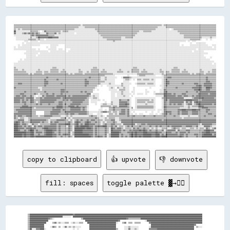
▒▒▒▒▒▒▒▒▒▒▒▒▒▒▒▒▒▒▒▒▒▒▒▒▒▒▒▒▒▒▒▒▒▒▒▒▒▒▒▒▒▒▒▒▒▒▒▒▒▒▒▒▒▒▒▒▒▒▒▒▒▒▒▒▒▒░░▒▒▒▒▒▒▒▒▒▒▒▒▒▒▒▒▒▒▒▒▒▒▒▒▒▒▒▒▒▒▒▒▒▒▒▒▒▒▒▒▒▒▒▒▒▒▒▒▒▒▒▒▒▒▒▒▒▒▒▒▒▒▒▒▒▒▒▒▒▒▒▒▒▒▒▒▒▒░░▒▒▒▒▒▒▒▒▒▒▒▒▒▒▒▒▒▒▒▒▒▒▒▒▒▒▒▒▒▒▒▒▒▒▒▒▒▒▒▒▒▒▒▒▒▒▒▒▒▒▒▒
▒▒▒▒▒▒▒▒▒▒▒▒▒▒▒▒▒▒▒▒▒▒▒▒▒▒▒▒▒▒▒▒▒▒▒▒▒▒▒▒▒▒▒▒▒▒▒▒▒▒▒▒▒▒▒▒▒▒▒▒▒▒▒▒░░░░░░▒▒▒▒▒▒▒▒▒▒▒▒▒▒▒▒▒▒▒▒▒▒▒▒▒▒▒▒▒▒▒▒▒▒▒▒▒▒▒▒▒▒▒▒▒▒▒▒▒▒▒▒▒▒▒▒▒▒▒▒▒▒▒▒▒▒▒▒▒▒▒▒░░░░░░░░▒▒▒▒▒▒▒▒▒▒▒▒▒▒▒▒▒▒▒▒▒▒▒▒▒▒▒▒▒▒▒▒▒▒▒▒▒▒▒▒▒▒▒▒▒▒▒▒▒▒
▒▒░░▒▒░░▒▒▒▒▒▒▒▒▒▒▒▒▒▒▒▒▒▒▒▒▒▒▒▒▒▒▒▒▒▒▒▒▒▒▒▒▒▒▒▒▒▒▒▒▒▒▒▒▒▒▒▒░░░░░░░░░░░░░░░░░░░░▒▒▒▒▒▒▒▒▒▒▒▒▒▒▒▒▒▒▒▒▒▒▒▒▒▒▒▒▒▒▒▒▒▒▒▒▒▒▒▒▒▒▒▒▒▒▒▒▒▒▒▒▒▒▒▒▒▒▒▒░░░░░░░░░░░░░░  ░░▒▒▒▒▒▒▒▒▒▒▒▒▒▒▒▒▒▒▒▒▒▒▒▒▒▒▒▒▒▒▒▒▒▒▒▒▒▒▒▒▒▒
██░░░░░░░░░░░░░░▒▒▒▒▒▒▒▒░░  ░░▓▓▒▒▒▒▒▒▒▒▒▒▒▒▒▒░░▒▒▒▒▒▒░░░░░░░░░░░░░░░░░░░░░░░░░░░░▒▒▒▒▒▒▒▒▒▒▒▒▒▒▒▒▒▒▒▒▒▒▒▒▒▒▒▒▒▒▒▒▒▒▒▒▒▒▒▒▒▒░░░░▒▒▒▒▒▒▒▒░░░░░░░░░░░░░░░░░░░░░░░░░░▒▒▒▒▒▒▒▒▒▒▒▒▒▒▒▒▒▒▒▒▒▒▒▒▒▒▒▒▒▒▒▒▒▒▒▒▒▒
▓▓░░░░░░▒▒▓▓▒▒▓▓▒▒▓▓▒▒▓▓▒▒░░░░░░▓▓▒▒▒▒▒▒▓▓░░▒▒░░░░░░░░░░░░░░  ░░░░░░░░░░░░░░░░░░░░░░▒▒▒▒▒▒▒▒▒▒▒▒▒▒▒▒▒▒▒▒▒▒▒▒▒▒▒▒▒▒▒▒▒▒▒▒▒▒░░░░░░░░░░░░░░░░░░░░░░░░░░░░░░░░░░░░░░░░░░▒▒▒▒▒▒▒▒▒▒▒▒▒▒▒▒▒▒▒▒▒▒▒▒▒▒▒▒▒▒▒▒▒▒▒▒
░░░░░░░░░░░░░░░░▒▒▓▓▒▒▓▓▓▓▓▓▓▓▓▓▓▓▒▒▒▒▒▒░░░░░░░░░░░░░░░░░░░░░░░░░░░░░░░░░░░░░░░░░░░░░░▒▒▒▒▒▒▒▒▒▒▒▒▒▒▒▒▒▒▒▒▒▒▒▒▒▒▒▒▒▒▒▒▒▒░░░░░░░░░░░░░░░░░░░░░░░░░░░░░░░░░░░░░░░░░░░░░░░░▒▒▒▒▒▒▒▒▒▒▒▒▒▒▒▒▒▒▒▒▒▒▒▒▒▒▒▒▒▒▒▒
  ░░░░░░░░░░░░░░▒▒░░░░▒▒██▓▓▓▓▓▓▓▓████▓▓▓▓▓▓░░░░░░░░░░░░░░░░░░░░░░░░░░░░░░░░░░░░░░░░░░░░▒▒▒▒▒▒▒▒▒▒▒▒▒▒▒▒▒▒░░░░▒▒▒▒▒▒▒▒░░░░░░░░░░░░░░░░░░░░░░░░░░░░░░░░░░░░░░░░░░░░░░░░░░▒▒▒▒▒▒▒▒▒▒▒▒▒▒▒▒▒▒░░░░░░░░▒▒░░░░
  ░░░░░░░░░░░░▒▒▒▒▒▒▒▒░░▒▒░░░░  ░░░░░░░░░░░░░░░░░░░░░░░░░░░░░░░░░░░░░░░░░░░░░░░░░░░░░░░░░░░░▒▒▒▒▒▒▒▒▒▒▒▒▒▒░░░░░░░░░░░░░░░░░░░░░░░░░░░░░░░░░░░░░░░░░░░░░░░░░░░░░░░░░░░░░░░░░░░░▒▒▒▒▒▒▒▒▒▒░░    ░░  ░░    
          ░░░░  ░░░░░░░░  ░░░░░░░░░░░░░░░░░░░░░░░░░░░░░░░░░░░░░░░░░░░░░░░░░░░░░░░░░░░░░░░░░░░░░░░░▒▒░░░░░░░░░░░░░░░░░░░░░░░░░░░░░░░░░░░░░░░░░░░░░░░░░░░░░░░░░░░░░░░░░░░░░░  ░░  ░░░░                    
        ░░  ░░░░░░░░░░░░░░░░░░░░░░░░░░░░░░░░░░░░░░░░░░░░░░░░░░░░░░░░░░░░░░░░░░░░░░░░░░░░░░░░░░░░░░░░░░░░░░░░░░░░░░░░░░░░░░░░░░░░░░░░░░░░░░░░░░░░░░░░░░░░░░░░░░░░░░░░          ░░    ░░░░░░░░░░          
    ░░  ░░░░░░░░░░░░░░░░░░          ░░░░░░░░      ░░░░░░░░░░░░░░░░░░░░░░░░░░░░░░░░░░░░░░░░░░░░░░░░░░░░░░░░░░░░░░░░░░░░░░░░░░░░░░░░░░░░░░░░░░░░░░░░░░░░░░░░░░░░░░░░░░  ░░      ░░░░░░░░░░░░░░░░░░    ░░░░
░░  ░░░░░░░░░░░░░░              ░░  ░░░░░░        ░░░░░░░░░░░░░░░░░░░░░░░░░░░░░░░░░░░░░░░░░░░░░░░░░░░░░░░░░░░░░░░░░░░░░░░░░░░░░░░░░░░░░░░░░░░░░░░░░░░░░░░░░░░░░░░░░░░░░░░░░░░░░░░░░░░░░░░░░░░░░░░░░░  ░░
░░░░░░░░░░░░░░░░░░░░░░  ░░        ░░░░░░░░  ░░░░  ░░    ░░░░░░░░░░░░░░░░░░░░░░░░░░░░░░░░░░░░░░░░░░░░░░░░░░░░░░░░░░░░░░░░░░░░░░░░░░░░░░░░░░░░░░░░░░░░░░░░░░░░░░░░░░░░░░░░░░░░░░░░░░░░  ░░░░░░░░░░░░░░░░░░
            ░░░░░░░░░░░░░░░░░░░░░░  ░░░░░░░░░░░░░░░░  ░░░░░░░░░░░░░░░░░░░░░░░░░░░░░░░░░░░░░░░░░░░░░░░░░░░░░░░░░░░░░░░░░░░░░░░░░░░░░░░░░░░░░░░░░░░░░░░░░░░░░░░░░░░░░░░░░░░░░░░░░░  ░░░░░░░░░░            
          ░░░░░░░░░░░░░░  ░░░░░░░░░░░░░░░░░░░░░░░░░░░░░░░░░░░░░░░░░░░░░░░░░░░░░░░░░░░░░░░░░░░░░░░░░░░░░░░░░░░░░░░░░░░░░░░░░░░░░░░░░░░░░░░░░░░░░░░░░░░░░░░░░░░░░░░░░░░░░░░░░░░░░░░░░░░░░░░░░░░░░░        
            ░░░░░░░░░░  ░░░░░░░░░░░░░░░░░░░░░░░░░░░░░░░░░░░░░░░░░░░░░░░░░░░░░░░░░░░░░░░░░░░░░░░░░░░░░░░░░░░░░░░░░░░░░░░░░░░░░░░░░░░░░░░░░░░░░░░░░░░░░░░░░░░░░░░░░░░░░░░░░░░░░░░░░░░░░░░░░░░░            
            ░░░░░░░░░░░░░░░░░░░░░░░░░░░░░░░░░░░░░░░░░░░░░░░░░░░░░░░░░░░░░░░░░░░░░░░░░░░░░░░░░░░░░░░░░░░░░░░░░░░░░░░░░░░░░░░░░░░░░░░░░░░░░░░░░░░░░░░░░░░░░░░░░░░░░░░░░░░░░░░░░░░░░░░░░░░░░░░░░░    ░░    
      ░░  ░░░░░░░░░░░░░░░░░░░░░░░░░░░░░░░░░░░░░░░░░░░░░░░░░░░░░░░░░░░░░░░░░░░░░░░░░░░░░░░░░░░░░░░░░░░░░░░░░░░░░░░░░░░░░░░░░░░░░░░░░░░░░░░░░░░░░░░░░░░░░░░░░░░░░░░░░░░░░░░░░░░░░░░░░░░░░░░░░░░░░░░░      
    ░░░░░░░░░░░░░░░░░░░░░░░░░░░░░░░░░░░░░░░░░░░░░░░░░░░░░░░░░░░░░░░░░░░░░░░░░░░░░░░░░░░░░░░░░░░░░░░░░░░░░░░░░░░░░░░░░░░░░░░░░░░░░░░░░░░░░░░░░░░░░░░░░░░░░░░░░░░░░░░░░░░░░░░░░░░░░░░░░░░░░░░░░░░░░░░░░░  
░░░░░░░░░░░░░░░░░░░░░░░░░░░░░░░░░░░░░░░░░░░░░░░░░░░░░░░░░░░░░░░░░░░░░░░░░░░░░░░░░░░░░░░░░░░░░░░░░░░░░░░░░░░░░░░░░░░░░░░░░░░░░░░░░░░░░░░░░░░░░░░░░░░░░░░░░░░░░░░░░░░░░░░░░░░░░░░░░░░░░░░░░░░░░░░░░░░░  ░░
░░░░░░░░░░░░░░░░░░░░░░░░░░░░░░░░░░░░░░░░░░░░░░░░░░░░░░░░░░░░░░░░░░░░░░░░░░░░░░░░░░░░░░░░░░░░░░░░░░░░░░░░░░░░░░░░░░░░░░░░░░░░░░░░░░░░░░░░░░░░░░░░░░░░░░░░░░░░░░░░░░░░░░░░░░░░░░░░░░░░░░░░░░░░░░░░░░░░░░░░
▒▒░░░░░░░░░░░░░░░░░░░░░░░░░░░░░░░░░░░░▒▒▒▒░░░░░░░░░░░░░░░░░░░░░░░░░░░░░░░░░░░░▒▒▒▒░░░░░░░░░░░░░░░░░░░░░░░░░░░░░░░░░░░░▒▒▒▒░░░░░░░░░░░░░░░░░░░░░░░░░░░░░░░░░░░░▒▒▒▒░░░░░░░░░░░░░░░░░░░░░░░░░░░░░░░░░░░░░░
▒▒▒▒░░░░▒▒░░░░░░░░░░░░░░▒▒░░░░░░░░░░▒▒▒▒▒▒▒▒░░░░▒▒░░░░░░░░░░░░░░▒▒░░░░░░░░░░▒▒▒▒▒▒▒▒░░░░▒▒░░░░░░░░░░░░░░▒▒░░░░░░░░░░▒▒▒▒▒▒▒▒░░░░▒▒░░░░░░░░░░░░░░▒▒░░░░░░░░░░▒▒▒▒▒▒▒▒░░░░▒▒░░░░░░░░░░░░░░▒▒░░░░░░░░░░▒▒▒▒
▒▒▒▒▒▒▒▒▒▒▒▒░░░░░░░░░░▒▒▒▒▒▒░░▒▒▒▒░░▒▒▒▒▒▒▒▒░░▒▒▒▒▒▒░░░░░░░░░░░░▒▒▒▒░░░░▒▒░░▒▒▒▒▒▒▒▒░░▒▒▒▒▒▒░░░░░░░░░░▒▒▒▒▒▒░░░░▒▒░░▒▒▒▒▒▒▒▒░░▒▒▒▒▒▒░░░░░░░░░░░░▒▒▒▒░░▒▒▒▒░░▒▒▒▒▒▒▒▒░░▒▒▒▒▒▒░░░░░░░░░░░░▒▒▒▒░░░░▒▒░░▒▒▒▒
▒▒▒▒▒▒▒▒▒▒▒▒▒▒░░▒▒░░▒▒▒▒▒▒▒▒░░▒▒▒▒▒▒▒▒▒▒▒▒▒▒▒▒▒▒▒▒▒▒▒▒░░▒▒░░▒▒▒▒▒▒▒▒░░▒▒▒▒▒▒▒▒▒▒▒▒▒▒▒▒▒▒▒▒▒▒▒▒▒▒▒▒░░░░░░░░░░░░░░░░░░░░░░░░▒▒▒▒▒▒▒▒▒▒▒▒▒▒▒▒░░░░░░░░▒▒░░▒▒▒▒▒▒▒▒▒▒▒▒▒▒▒▒▒▒▒▒▒▒▒▒░░▒▒░░▒▒▒▒▒▒▒▒░░▒▒▒▒▒▒▒▒▒▒
▒▒▒▒▒▒▒▒▒▒▒▒▒▒▒▒▒▒▒▒▒▒▒▒▒▒▒▒▒▒▒▒▒▒▒▒▒▒▒▒▒▒▒▒▒▒▒▒▒▒▒▒▒▒▒▒▒▒▒▒▒▒▒▒▒▒▒▒▒▒▒▒▒▒▒▒▒▒▒▒▒▒▒▒▒▒▒▒▒▒░░░░░░░░░░            ░░        ░░▒▒▒▒▒▒░░░░░░░░░░      ░░▒▒▒▒▒▒▒▒▒▒▒▒▒▒▒▒▒▒▒▒▒▒▒▒▒▒▒▒▒▒▒▒▒▒▒▒▒▒▒▒▒▒▒▒▒▒▒▒▒▒▒▒
▒▒▒▒▒▒▒▒▒▒▒▒▒▒▒▒▒▒▒▒▒▒▒▒▒▒▒▒▒▒▒▒▓▓▒▒▒▒▒▒▒▒▒▒▒▒▒▒▒▒▒▒▒▒▒▒▒▒▒▒▒▒▒▒▒▒▒▒▒▒▒▒▒▒▓▓▒▒▒▒▒▒▒▒▒▒░░░░▒▒░░░░░░░░░░    ░░▓▓▓▓▓▓▒▒░░░░░░░░░░░░░░░░░░░░░░░░░░░░░░░░▒▒▒▒▓▓▓▓▒▒▒▒▒▒▒▒▒▒▒▒▒▒▒▒▒▒▒▒▒▒▒▒▒▒▒▒▒▒▒▒▒▒▓▓▒▒▒▒▒▒▒▒
▒▒▒▒▒▒▒▒▒▒▒▒▒▒▒▒▒▒▒▒▒▒▒▒▒▒▒▒▒▒▓▓▒▒▒▒▒▒▒▒▒▒▓▓▒▒▒▒▒▒▒▒▒▒▒▒▒▒▒▒▒▒▒▒▒▒▒▒▒▒▓▓▒▒▒▒▒▒▒▒▒▒▒▒▒▒░░░░▒▒░░░░░░░░        ░░▒▒▒▒░░  ░░  ▒▒▒▒░░▒▒▒▒▒▒░░▒▒░░      ░░▒▒▓▓▒▒▒▒▒▒▒▒▒▒▒▒▒▒▒▒▒▒▒▒▒▒▒▒▒▒▒▒▒▒▒▒▒▒▒▒▒▒▓▓▒▒▒▒▒▒▒▒
▒▒▒▒▒▒▒▒▒▒▒▒▒▒▒▒▒▒▒▒▒▒▒▒▒▒▒▒▒▒▓▓▓▓▒▒▒▒▒▒▒▒▒▒▒▒▒▒▒▒▒▒▒▒▒▒▒▒▒▒▒▒▒▒▒▒▒▒▒▒▓▓▓▓▒▒▒▒▒▒▒▒▒▒▒▒▒▒▒▒░░░░░░░░░░        ░░░░░░        ░░░░░░░░░░░░░░░░░░      ░░▒▒▓▓▓▓▒▒▒▒▒▒▒▒▒▒▒▒▒▒▒▒▒▒▒▒▒▒▒▒▒▒▒▒▒▒▒▒▒▒▒▒▓▓▓▓▒▒▒▒▒▒
▒▒▒▒▓▓▓▓▒▒▒▒▒▒▒▒▒▒▒▒▒▒▒▒▒▒▒▒▒▒▓▓▓▓▒▒▒▒▒▒▒▒▒▒▒▒▓▓▒▒▒▒▒▒▒▒▒▒▒▒▒▒▒▒▒▒▒▒▒▒▓▓▓▓▒▒▒▒▒▒▒▒▒▒▒▒░░░░░░░░▒▒░░░░      ▒▒░░░░░░░░    ░░▒▒▒▒▒▒▒▒░░▒▒▒▒▒▒░░      ░░▒▒▓▓▓▓▒▒▒▒▒▒▒▒▒▒▒▒▓▓▒▒▒▒▒▒▒▒▒▒▓▓▓▓▒▒▒▒▒▒▓▓▓▓▓▓▓▓▒▒▒▒
▒▒▒▒▒▒▒▒▒▒▒▒▒▒▒▒▒▒▒▒▒▒▒▒▒▒▒▒▒▒▓▓▒▒▒▒▒▒▒▒▒▒▒▒▒▒▒▒▒▒▒▒▒▒▒▒▒▒▒▒▒▒▒▒▒▒▒▒▒▒▓▓▒▒▒▒▒▒▒▒▒▒░░  ░░    ░░░░░░░░░░░░░░▒▒░░░░░░        ░░░░░░░░░░░░░░░░░░    ░░░░▒▒▓▓▒▒▒▒▒▒▒▒▒▒▒▒▒▒▒▒▒▒▒▒▒▒▒▒▒▒▒▒▓▓▓▓▓▓▒▒▓▓▓▓▓▓▓▓▒▒▒▒
▓▓▒▒▒▒▒▒▒▒▒▒▒▒▒▒▒▒▒▒▒▒▒▒░░░░▒▒▒▒▒▒▒▒▒▒▒▒▒▒▒▒▒▒▒▒▒▒▒▒▒▒▒▒▒▒▒▒▒▒▒▒▒▒▒▒▒▒▒▒▒▒▒▒▒▒▒▒░░            ░░▒▒░░  ▒▒░░░░▒▒░░░░    ░░              ░░          ░░▒▒▒▒▒▒▒▒▒▒▒▒▓▓▒▒▒▒▒▒▒▒▒▒▒▒▒▒▓▓▓▓▓▓▓▓▓▓▒▒▒▒████▓▓▒▒▒▒
▒▒▒▒▒▒▒▒▒▒▒▒▒▒▒▒▒▒▒▒▒▒▒▒▒▒░░▒▒▒▒▒▒▒▒▒▒▒▒▒▒▒▒▒▒▓▓▓▓▒▒▒▒▒▒▒▒▒▒▒▒▒▒▒▒▒▒▒▒▒▒▒▒▒▒▒▒░░  ░░          ░░░░░░░░  ▒▒▒▒▒▒░░░░    ░░          ░░            ░░░░▓▓▒▒▒▒▒▒▒▒▒▒▒▒▒▒▒▒▒▒▒▒▒▒▒▒▒▒▒▒▓▓▓▓██▓▓▒▒▒▒▓▓▓▓▒▒▒▒▒▒
▒▒▒▒▒▒▒▒▒▒▓▓▒▒▒▒▒▒▒▒▒▒▒▒▒▒▒▒▒▒▓▓▒▒▒▒▒▒▒▒▒▒▒▒▒▒▓▓▓▓▒▒▓▓▒▒▒▒▒▒▒▒▒▒▒▒▓▓▒▒▓▓▒▒▒▒▒▒                  ░░░░░░░░░░▒▒░░░░░░  ░░░░          ░░░░    ░░    ░░░░▓▓▓▓▒▒▒▒▒▒▒▒▒▒▒▒▒▒▒▒▒▒▓▓▒▒▒▒▒▒▒▒▓▓▒▒▓▓▓▓▓▓▓▓▓▓▓▓▓▓▓▓
▒▒▒▒▒▒▓▓▓▓▒▒▒▒▒▒▒▒▒▒▓▓▒▒░░▒▒▒▒▒▒▓▓▒▒▒▒▓▓▒▒▒▒▒▒▓▓▒▒▒▒▒▒▒▒▒▒▒▒▒▒▒▒▒▒▒▒▒▒▒▒▓▓▓▓  ░░░░░░            ░░░░  ░░░░▒▒░░░░░░░░  ░░  ░░░░░░  ░░      ░░▒▒▒▒▒▒▒▒██▓▓▓▓▓▓▒▒▓▓▒▒▒▒▒▒▓▓▓▓▒▒▒▒▒▒▒▒▒▒▒▒▓▓▓▓▓▓▓▓▓▓▒▒▓▓▓▓▓▓
▒▒▓▓▓▓▒▒▓▓▓▓▒▒▒▒▓▓▒▒░░  ░░░░▓▓▒▒▓▓▓▓▓▓▓▓▒▒▓▓▓▓▓▓▓▓▓▓▒▒▓▓▒▒▓▓▓▓▓▓▓▓▓▓▓▓▓▓▓▓▒▒░░▒▒░░░░            ░░░░  ░░░░░░▒▒░░░░  ░░                      ░░░░░░░░██▓▓▓▓▓▓▓▓▓▓▒▒▓▓▓▓▒▒▓▓▓▓▒▒▒▒▓▓▒▒▓▓▓▓▓▓▓▓▓▓▓▓▓▓▓▓▓▓▓▓
▓▓▓▓▓▓▓▓▓▓▒▒▓▓▓▓▓▓▓▓░░▒▒▒▒▓▓▒▒▓▓▓▓▓▓▓▓▓▓▓▓▓▓▓▓▒▒▓▓▓▓▓▓▓▓▓▓▓▓▓▓▓▓▓▓▓▓▓▓▓▓▒▒░░░░▒▒▒▒░░            ░░░░░░░░░░░░░░░░░░░░    ░░░░░░░░░░░░░░░░░░░░      ▒▒▓▓▓▓▓▓▓▓▓▓▓▓▓▓▓▓▓▓▓▓░░░░░░░░▒▒▓▓▓▓▓▓▓▓██▓▓▓▓▓▓▓▓▓▓▒▒
▓▓▓▓▓▓▒▒▓▓▒▒▓▓▒▒▓▓▓▓▒▒▒▒▒▒▓▓▓▓▓▓▓▓▓▓▓▓▓▓▓▓▒▒▒▒▒▒▓▓▒▒▓▓▒▒▓▓▓▓▓▓▓▓▓▓▓▓▓▓▒▒▒▒  ░░░░░░░░░░  ░░      ░░░░░░░░▓▓▒▒▒▒▒▒▓▓░░    ░░▒▒▒▒▒▒▒▒▒▒▒▒░░▒▒░░      ░░▓▓▓▓▒▒▓▓▓▓▓▓▓▓▓▓▓▓▓▓▓▓██████▓▓▓▓▓▓▒▒▒▒▓▓▓▓▓▓▓▓▓▓▓▓▓▓
▓▓▓▓▓▓▒▒▓▓▓▓▒▒▒▒▓▓▓▓▒▒░░▒▒▓▓▓▓▓▓▓▓▓▓▓▓▓▓▒▒▒▒▓▓▓▓▒▒▒▒▒▒▒▒▒▒▓▓▓▓▓▓▓▓▓▓▒▒▒▒▒▒  ░░░░░░        ░░    ▒▒░░░░░░▓▓▓▓▓▓▓▓▒▒░░    ░░▒▒▒▒▒▒▒▒░░▒▒▒▒▒▒░░      ░░▓▓▒▒▒▒▓▓▓▓▓▓▓▓▓▓▓▓▓▓░░▓▓▒▒▓▓░░▓▓██▓▓▓▓▓▓▓▓▓▓▓▓▓▓▓▓▓▓
▒▒▒▒▒▒▒▒▒▒▓▓▒▒▒▒▒▒▒▒▒▒▓▓▒▒▓▓▒▒▒▒▒▒▓▓▒▒▒▒▒▒▒▒▓▓▓▓▒▒▓▓▒▒▒▒▓▓▓▓▓▓▓▓▓▓▒▒▒▒▒▒▒▒      ░░    ░░▒▒▒▒░░░░▒▒░░░░░░▓▓▓▓▓▓██▓▓░░    ░░░░░░░░░░▒▒░░░░░░░░      ░░▓▓▒▒▒▒▓▓▒▒▓▓▒▒▓▓▓▓▒▒░░▒▒▓▓▓▓░░▒▒▓▓██▓▓▓▓▓▓▓▓▓▓▓▓▒▒▓▓
▒▒▒▒▒▒▒▒▓▓▓▓▓▓▒▒▒▒▒▒▒▒▒▒▒▒▒▒▒▒▒▒▒▒▒▒▒▒▒▒▒▒▓▓▓▓▓▓▒▒▒▒▒▒▓▓▓▓▓▓▒▒▓▓▒▒▒▒▒▒▒▒░░            ▒▒▒▒▒▒▒▒▒▒░░▒▒▒▒░░▓▓▓▓▓▓▓▓▒▒░░    ░░▒▒▒▒▒▒▒▒▒▒▒▒▒▒▒▒░░      ░░▓▓▒▒▒▒▒▒▒▒▒▒▒▒▒▒▒▒▒▒░░░░▒▒░░▒▒▒▒▒▒▓▓▓▓▓▓▒▒▒▒▒▒▒▒▒▒▒▒
▒▒▒▒▒▒▓▓▓▓▓▓▓▓▓▓▓▓▒▒░░▒▒▒▒▒▒▒▒▒▒▒▒▒▒▒▒▓▓▒▒▓▓▓▓▓▓▒▒▒▒▒▒▒▒▓▓▓▓▓▓▓▓▓▓▒▒▓▓▒▒░░            ░░      ▒▒▒▒▓▓▒▒▒▒▒▒▒▒▒▒▒▒▒▒░░▒▒  ░░▒▒▒▒▒▒▒▒▒▒▒▒▒▒▒▒░░      ░░▓▓▒▒▒▒▒▒▒▒▒▒▒▒▒▒░░░░░░░░▒▒░░░░░░░░▒▒▒▒▓▓▓▓▓▓▒▒▒▒▒▒▒▒
▒▒▓▓▓▓▓▓▓▓▓▓▓▓▓▓▓▓▒▒▒▒▒▒▒▒▒▒▒▒▒▒▒▒▒▒▒▒▓▓▓▓▓▓▓▓▒▒▓▓▒▒▒▒▒▒▓▓▓▓▓▓▓▓▓▓▒▒▓▓▒▒░░          ░░░░  ░░  ▒▒▒▒▓▓▒▒▒▒▒▒▓▓▓▓▒▒▓▓░░░░░░░░░░░░░░░░░░░░░░░░░░  ░░░░░░▓▓▒▒▒▒▒▒▒▒▒▒▒▒▓▓▓▓████▓▓▓▓▓▓████▓▓▓▓▒▒▒▒▒▒▓▓▓▓▒▒▒▒▒▒
▒▒▒▒▓▓▓▓▓▓▓▓▓▓▓▓▓▓▒▒▒▒        ▒▒▒▒▒▒▓▓▓▓▓▓▓▓▓▓▒▒▒▒▓▓▓▓▓▓▓▓▓▓▓▓▓▓▓▓▓▓▓▓▓▓▒▒░░░░░░░░░░░░▒▒▓▓▓▓▒▒▒▒░░▒▒▒▒░░▒▒▓▓▓▓▒▒▓▓░░  ░░          ░░    ░░    ░░  ░░▓▓▓▓▓▓▓▓▒▒▒▒▒▒▓▓▒▒▓▓▓▓▓▓▒▒▒▒▓▓▓▓▓▓▒▒▒▒▒▒▒▒▓▓▒▒▒▒▒▒▒▒
▓▓▓▓▓▓▓▓▓▓▓▓▓▓▓▓▓▓▒▒▒▒        ▒▒▒▒▒▒▓▓▓▓▓▓▓▓▒▒▒▒▒▒▒▒▓▓▒▒▓▓▓▓▒▒▒▒▓▓▓▓▓▓▓▓▒▒░░░░    ░░░░░░      ▒▒▒▒░░▒▒░░▓▓▓▓▓▓▒▒▓▓░░░░  ░░  ░░░░      ░░░░  ░░  ░░▒▒▓▓▓▓▒▒▓▓▒▒▒▒▒▒▓▓▒▒▓▓▓▓▓▓▒▒▒▒▓▓▓▓▓▓▒▒▒▒▒▒▒▒▒▒▓▓▓▓▒▒▒▒
▓▓▒▒▓▓▓▓▒▒▒▒▓▓▓▓▓▓▒▒▒▒▒▒░░▒▒▒▒▓▓▓▓▓▓▓▓▒▒▒▒▒▒▒▒░░░░░░▒▒░░▒▒░░░░░░░░░░░░░░░░▒▒▓▓▒▒▒▒░░░░▒▒░░  ▒▒▒▒▒▒▒▒▒▒▒▒▒▒▒▒▒▒▒▒▓▓▒▒▒▒▓▓▒▒▒▒▒▒▒▒▓▓▒▒▒▒▒▒▒▒▓▓▒▒▒▒▒▒▒▒▓▓▒▒▒▒▒▒▒▒▓▓▒▒▒▒░░░░░░░░▒▒░░░░░░░░▒▒▒▒▒▒▓▓▒▒▒▒▒▒▒▒▓▓
▓▓▒▒░░▒▒▒▒░░░░▒▒▒▒▒▒▒▒▒▒▒▒▒▒▒▒▒▒▒▒▒▒░░░░░░░░░░▒▒▒▒▓▓░░▒▒░░▒▒▒▒▒▒▒▒▒▒▒▒▒▒▒▒▒▒▒▒▒▒▓▓▒▒░░░░░░▒▒░░▒▒▒▒▒▒░░░░▒▒▒▒▒▒▒▒▒▒▒▒▒▒▒▒▒▒▒▒▒▒▒▒▒▒▒▒▒▒▒▒▒▒▒▒▒▒▒▒▒▒▒▒▒▒▒▒▒▒▒▒▒▒▒▒▒▒▒▒▒▒░░▒▒▒▒▒▒▒▒▒▒▒▒▒▒▒▒▒▒▒▒▒▒▒▒▒▒▒▒▒▒▒▒
▒▒▒▒▓▓▓▓▓▓░░░░▒▒▓▓▓▓▓▓▓▓▓▓▓▓▓▓▓▓▒▒░░▒▒▒▒▒▒▓▓▓▓▓▓▓▓▒▒▒▒░░▒▒░░▒▒▓▓▒▒▓▓▒▒▒▒▓▓▒▒▓▓▓▓▒▒▒▒▒▒▒▒░░▒▒▒▒▒▒▓▓▓▓░░░░▒▒▓▓▓▓▓▓▓▓▓▓▓▓▓▓▓▓▓▓▓▓▓▓▓▓▓▓▓▓▓▓▓▓▓▓▓▓▓▓▓▓▒▒▓▓▓▓▓▓▓▓▓▓▓▓▓▓▓▓▓▓▓▓▓▓▓▓▓▓▓▓▓▓▓▓▓▓▓▓▓▓▓▓▓▓▓▓▓▓▓▓▓▓▓▓
▓▓██▓▓▒▒▓▓▒▒▒▒▒▒▓▓▓▓▓▓▓▓▓▓▒▒▓▓▒▒▒▒░░▓▓▒▒▓▓▓▓▒▒▒▒▒▒▒▒▒▒▓▓▒▒░░▓▓██▓▓▒▒▒▒▓▓██▓▓▒▒▒▒▓▓▒▒▒▒░░▒▒░░▒▒▒▒▒▒▓▓▒▒░░░░▓▓▓▓▓▓▓▓▓▓▓▓▓▓▓▓▓▓▓▓▓▓▓▓▓▓▓▓▓▓▓▓▓▓▓▓▓▓▓▓▓▓▓▓▓▓▓▓▓▓▓▓▓▓▓▓▓▓▓▓▓▓▓▓▓▓▓▓▓▓▓▓▓▓▓▓▓▓▓▓▓▓▓▓▓▓▓▓▓▓▓▓▓▓
████▓▓▒▒▓▓▓▓▒▒░░░░▓▓▒▒▒▒░░▒▒▒▒▒▒▒▒▒▒▓▓▓▓▓▓▒▒▓▓▓▓▓▓▓▓████▒▒▒▒▓▓██▒▒▓▓▒▒████▓▓▓▓▓▓▒▒▒▒▒▒░░▒▒▓▓▒▒▒▒▓▓▓▓▒▒▒▒▒▒░░▓▓▓▓▓▓▓▓▓▓▓▓░░▒▒▒▒▓▓▓▓▒▒▓▓▓▓▓▓▓▓▓▓▓▓▓▓▓▓▓▓▓
copy to clipboard
👍 upvote
👎 downvote
fill: spaces
toggle palette ▓→✊🏽
▒▒██████████████████████████████████████████▓▓████████████████████████████████████████████████████████████████████████████████████████████████████████████████████████████

▒▒████████████████████████████████░░░░░░░░  ██████████████████████████████████████████████████████████████████████████████████████████████████████████████████████████████

▒▒██████████████████▓▓▒▒░░                          ▒▒██████████████████████████████████████████▓▓▒▒▒▒▒▒▒▒▒▒▒▒████████████████████████████████████████████████████████████

▒▒██████████████████                                    ████████████████████████████████▓▓                        ░░██████████████████████████████████████████████████████

▒▒████████████████      ▒▒▓▓░░▒▒░░░░▒▒▒▒  ░░▒▒░░░░▒▒▒▒    ████████████████████████████░░    ▒▒▓▓  ▒▒▒▒  ▒▒▒▒▒▒        ▓▓██████████████████████████████████████████████████

▒▒██████████████                                            ██████████████████████████                                  ██████████████████████████████████████████▓▓      

▒▒██████████████      ░░▓▓▒▒  ▒▒  ░░▓▓░░▒▒░░▒▒░░░░░░        ██████████████████████████        ░░░░▒▒░░░░░░░░          ░░██████████████████████████████████████████  ▒▒░░░░

▒▒██░░░░▓▓▓▓████░░                          ░░  ░░          ██████████████████████████▒▒      ░░░░▓▓░░░░▒▒░░          ▓▓▓▓▓▓▓▓████████████████████████████████████        
