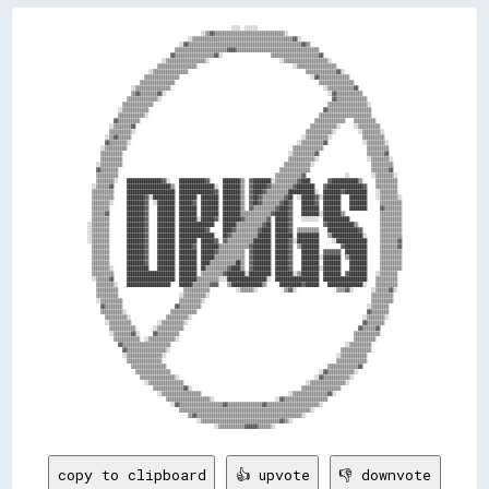
                                                                  ░░░░  ░░░░░░                                                                  
                                                    ░░▒▒▓▓▒▒▒▒▒▒▒▒▒▒▒▒▒▒▒▒▒▒▒▒▒▒▒▒▒▒▒▒▒▒▒▒░░                                                    
                                              ░░▒▒▒▒▒▒▒▒▒▒▒▒▒▒▒▒▒▒▒▒▒▒▒▒▒▒▒▒▒▒▒▒▒▒▒▒▒▒▒▒▒▒▒▒▒▒▓▓░░                                              
                                          ░░▓▓▒▒▒▒▒▒▒▒▒▒▒▒▒▒▒▒▒▒▒▒▒▒▒▒▒▒▒▒▒▒▒▒▒▒▒▒▒▒▒▒▒▒▒▒▒▒▒▒▒▒▒▒▓▓▒▒                                          
                                        ▒▒▒▒▒▒▒▒▒▒▒▒▒▒▒▒▒▒▒▒▒▒▒▒▓▓▓▓▒▒▒▒▒▒▒▒▒▒▒▒▒▒▒▒▒▒▒▒▒▒▒▒▒▒▒▒▒▒▒▒▒▒▒▒▒▒                                      
                                      ▓▓▒▒▒▒▒▒▒▒▒▒▒▒▒▒▒▒▒▒▓▓░░                      ▒▒▒▒▒▒▒▒▒▒▒▒▒▒▒▒▒▒▒▒▒▒▓▓                                    
                                  ░░▒▒▒▒▒▒▒▒▒▒▒▒▒▒▒▒▒▒░░                                ░░▒▒▒▒▒▒▒▒▒▒▒▒▒▒▒▒▒▒▒▒░░                                
                                ▒▒▒▒▒▒▒▒▒▒▒▒▒▒▒▒▒▒                                            ░░▒▒▒▒▒▒▒▒▒▒▒▒▒▒▒▒▒▒                              
                            ░░▒▒▒▒▒▒▒▒▒▒▒▒▒▒▒▒                                                      ▒▒▒▒▒▒▒▒▒▒▒▒▒▒▓▓░░                          
                          ▒▒▒▒▒▒▒▒▒▒▒▒▒▒▒▒                                                            ░░▓▓▒▒▒▒▒▒▒▒▒▒▒▒▒▒                        
                        ▒▒▒▒▒▒▒▒▒▒▒▒▒▒▒▒                                                                  ▒▒▒▒▒▒▒▒▒▒▒▒▒▒▒▒                      
                    ░░▒▒▒▒▒▒▒▒▒▒▒▒▒▒▒▒                                                                      ░░▒▒▒▒▒▒▒▒▒▒▒▒▓▓                    
                    ▒▒▓▓▒▒▒▒▒▒▒▒▓▓░░                                                                          ░░▓▓▒▒▒▒▒▒▒▒▒▒▒▒                  
                  ▒▒▒▒▒▒▒▒▒▒▒▒▒▒░░                                                                              ▓▓▒▒▒▒▒▒▒▒▒▒▒▒▒▒                
                ▒▒▒▒▒▒▒▒▒▒▒▒▒▒                                                                                ▒▒▒▒▒▒▒▒▒▒▒▒▒▒▒▒▒▒░░              
              ░░▒▒▒▒▒▒▒▒▒▒▒▒                                                                                ▓▓▒▒▒▒▒▒▒▒▒▒▒▒▒▒▒▒▒▒▒▒              
              ▒▒▒▒▒▒▒▒▒▒▒▒░░                                                                              ▒▒▒▒▒▒▒▒▒▒▒▒▒▒▒▒▒▒▒▒▒▒▒▒              
            ▓▓▒▒▒▒▒▒▒▒▒▒                                                                                ▒▒▒▒▒▒▒▒▒▒▒▒▒▒    ▒▒▒▒▒▒▒▒▒▒            
          ░░▒▒▒▒▒▒▒▒▓▓                                                                                ▒▒▒▒▒▒▒▒▒▒▒▒░░      ░░▒▒▒▒▒▒▒▒▒▒          
          ▒▒▒▒▒▒▒▒▒▒░░                                                                              ▒▒▒▒▒▒▒▒▒▒▒▒░░          ░░▒▒▒▒▒▒▒▒░░        
        ░░▒▒▓▓▒▒▒▒▒▒                                                                              ░░▒▒▒▒▒▒▒▒▒▒░░              ▒▒▒▒▒▒▒▒▒▒        
        ▓▓▒▒▒▒▒▒▒▒░░                                                                            ░░▒▒▒▒▒▒▒▒▒▒▓▓                ░░▒▒▒▒▒▒▒▒░░      
      ░░▒▒▒▒▒▒▒▒▒▒                                                                            ▒▒▒▒▒▒▒▒▒▒▒▒▒▒                    ▒▒▒▒▒▒▒▒▒▒      
      ▒▒▒▒▒▒▒▒▒▒                                                                            ░░▒▒▒▒▒▒▒▒▒▒▓▓                      ▒▒▒▒▒▒▒▒▓▓      
      ▒▒▒▒▒▒▒▒▒▒                                                                            ▒▒▒▒▒▒▒▒▒▒▒▒░░                      ░░▒▒▒▒▒▒▒▒░░    
    ░░▒▒▒▒▒▒▒▒▒▒                                                                          ▒▒▒▒▒▒▒▒▒▒▒▒░░                          ▒▒▒▒▒▒▒▒▒▒    
    ▓▓▒▒▒▒▒▒▒▒                                                                          ▒▒▒▒▒▒▒▒▒▒▒▒▒▒                            ▒▒▒▒▒▒▒▒▓▓    
    ▒▒▒▒▒▒▒▒▒▒                                                                        ▒▒▒▒▒▒▒▒▒▒▒▒▓▓                  ░░          ░░▒▒▒▒▒▒▒▒░░  
    ▒▒▒▒▒▒▒▒░░    ████████████████▓▓░░    ████████████▓▓      ████████▒▒  ▓▓████████░░▒▒▒▒▒▒▒▒▒▒▓▓████        ▓▓████████████▒▒      ▒▒▒▒▒▒▒▒▒▒  
  ░░▒▒▒▒▒▒▓▓      ████████████████████▒▒  ████████████████░░  ████████▒▒  ▓▓██████▓▓▒▒▒▒▒▒▒▒▒▒▓▓████████    ▓▓████████████████▓▓    ▒▒▒▒▒▒▒▒▒▒  
  ▒▒▒▒▒▒▒▒▒▒      ██████████████████████  ████████████████▓▓  ████████▒▒  ▓▓████▓▓▒▒▒▒▒▒▒▒▒▒████████████░░  ████████▓▓██████████    ░░▒▒▒▒▒▒▒▒  
  ▒▒▒▒▒▒▒▒▒▒      ████████▓▓░░██████████  ████████  ████████  ████████▒▒  ▓▓██▓▓▒▒▒▒▒▒▒▒▒▒▓▓██  ░░██████▓▓░░████████    ████████    ░░▒▒▒▒▒▒▒▒░░
  ▒▒▒▒▒▒▒▒░░      ████████▓▓  ░░████████  ██████▓▓  ████████  ████████▒▒  ▓▓██▓▓▒▒▒▒▒▒▒▒▓▓██▓▓    ██████▓▓  ████████    ████████      ▒▒▒▒▒▒▒▒▒▒
  ▒▒▒▒▒▒▒▒        ████████▓▓    ████████  ████████  ████████  ████████▒▒  ▓▓▒▒▒▒▒▒▒▒▒▒▓▓████▓▓    ████████  ████████    ████████      ▓▓▒▒▒▒▒▒▒▒
  ▒▒▒▒▒▒▓▓        ████████▓▓    ████████  ████████  ████████  ████████▒▒▒▒▒▒▒▒▒▒▒▒▒▒▓▓██████▓▓    ████████░░████████▒▒                ▒▒▒▒▒▒▒▒▒▒
  ▒▒▒▒▒▒▒▒        ████████▓▓    ████████  ████████░░██████▓▓  ████████▓▓▒▒▒▒▒▒▒▒▒▒▓▓  ██████▓▓    ░░░░░░░░  ████████████              ▒▒▒▒▒▒▒▒▒▒
░░▒▒▒▒▒▒▒▒        ████████▓▓    ████████  ████████████████    ██████▒▒▒▒▒▒▒▒▒▒▒▒▓▓██  ██████▓▓              ▓▓████████████▒▒          ▒▒▒▒▒▒▒▒▒▒
░░▒▒▒▒▒▒▒▒        ████████▓▓    ████████  ████████████▓▓      ████▓▓▒▒▒▒▒▒▒▒▒▒▓▓████  ██████▓▓  ▒▒▒▒▒▒▒▒▒▒    ██████████████▓▓        ▒▒▒▒▒▒▒▒▒▒
░░▒▒▒▒▒▒▒▒        ████████▓▓    ████████  ████████████████    ██▓▓▒▒▒▒▒▒▒▒▒▒▒▒██████  ████████  ██████████    ▒▒██████████████░░      ▒▒▒▒▒▒▒▒▒▒
░░▒▒▒▒▒▒▒▒        ████████▓▓    ████████  ████████  ██████▓▓  ▓▓▒▒▒▒▒▒▒▒▒▒▒▒████████  ██████▓▓░░██████████      ░░██████████████      ▒▒▒▒▒▒▒▒▓▓
  ▒▒▒▒▒▒▒▒        ████████▓▓    ████████  ██████▓▓  ████████▒▒▒▒▒▒▒▒▒▒▒▒▒▒▓▓████████  ██████▓▓  ▒▒████████          ▓▓██████████      ▒▒▒▒▒▒▒▒▓▓
  ▒▒▒▒▒▒▒▒        ████████▓▓    ████████  ████████  ██████▓▓▒▒▒▒▒▒▒▒▒▒▒▒  ▓▓████████  ██████▓▓    ████████  ▓▓▓▓▓▓▓▓  ██████████      ▒▒▒▒▒▒▒▒▒▒
  ▒▒▒▒▒▒▒▒        ████████▓▓    ████████  ████████  ██████▒▒▒▒▒▒▒▒▒▒▒▒▒▒  ▓▓████████  ██████▓▓    ████████░░████████  ▒▒████████      ▒▒▒▒▒▒▒▒▒▒
  ▒▒▒▒▒▒▒▒        ████████▓▓    ████████  ████████  ████▒▒▒▒▒▒▒▒▒▒▒▒██▒▒  ▓▓████████  ██████▓▓    ████████  ████████    ████████      ▒▒▒▒▒▒▒▒▒▒
  ▒▒▒▒▒▒▒▒░░      ██████████    ████████  ████████  ██▒▒▒▒▒▒▒▒▒▒▓▓████▒▒  ▓▓████████  ██████▓▓    ████████░░████████    ████████      ▒▒▒▒▒▒▒▒▒▒
  ▒▒▒▒▒▒▒▒▒▒      ██████████████████████  ████████  ▒▒▒▒▒▒▒▒▒▒▓▓████████░░██████████  ████████░░▒▒████████  ████████  ▓▓████████    ░░▒▒▒▒▒▒▒▒  
  ░░▒▒▒▒▒▒▓▓      ██████████████████████  ████████▒▒▒▒▒▒▒▒▒▒░░░░██████████████████░░  ████████████████████  ████████████████████    ▒▒▒▒▒▒▒▒▒▒  
    ▒▒▒▒▒▒▒▒░░    ████████████████████    ██████▒▒▒▒▒▒▒▒▓▓▓▓    ▒▒██████████████▒▒      ██████████▓▓██████    ████████████████░░    ▒▒▒▒▒▒▒▒▒▒  
    ▒▒▒▒▒▒▒▒▒▒                              ▒▒▒▒▒▒▒▒▒▒▒▒            ░░▒▒▒▒▒▒░░            ▒▒▓▓░░                  ▒▒▒▒▓▓░░        ░░▒▒▒▒▒▒▓▓░░  
    ▒▒▒▒▒▒▒▒▒▒                            ░░▒▒▒▒▒▒▒▒▒▒░░                                                                          ▒▒▒▒▒▒▒▒▒▒    
    ░░▒▒▒▒▒▒▒▒▒▒                          ▒▒▒▒▒▒▒▒▒▒░░                                                                            ▒▒▒▒▒▒▒▒▒▒    
      ▓▓▒▒▒▒▒▒▒▒                        ▓▓▒▒▒▒▒▒▒▒▒▒                                                                            ░░▒▒▒▒▒▒▒▒      
      ▒▒▒▒▒▒▒▒▒▒░░                    ▒▒▒▒▒▒▒▒▒▒▒▒                                                                              ▓▓▒▒▒▒▒▒▒▒      
        ▒▒▒▒▒▒▒▒▒▒░░                ▒▒▒▒▒▒▒▒▒▒░░                                                                              ░░▒▒▒▒▒▒▒▒░░      
        ░░▒▒▒▒▒▒▒▒▒▒            ░░▒▒▒▒▒▒▒▒▒▒░░                                                                                ▓▓▒▒▒▒▒▒▒▒        
          ▒▒▒▒▒▒▒▒▒▒▒▒        ░░▒▒▒▒▒▒▒▒▒▒▒▒                                                                                ▓▓▒▒▒▒▒▒▓▓          
          ░░▒▒▒▒▒▒▒▒▓▓░░      ▓▓▒▒▒▒▒▒▒▒▒▒                                                                                ▒▒▒▒▒▒▒▒▒▒▒▒          
            ▒▒▒▒▒▒▒▒▒▒▒▒  ░░▒▒▒▒▒▒▒▒▒▒▒▒░░                                                                                ▒▒▒▒▒▒▒▒▒▒            
              ▓▓▒▒▒▒▒▒▒▒▒▒▒▒▒▒▒▒▒▒▒▒▒▒                                                                                ░░▒▒▒▒▒▒▒▒▒▒              
                ▓▓▒▒▒▒▒▒▒▒▒▒▒▒▒▒▒▒▒▒░░                                                                              ▒▒▒▒▒▒▒▒▒▒▒▒▒▒              
                ░░▒▒▒▒▒▒▒▒▒▒▒▒▒▒▒▒░░                                                                              ░░▒▒▒▒▒▒▒▒▒▒▒▒                
                  ▒▒▒▒▒▒▒▒▒▒▒▒▒▒▒▒                                                                                ▒▒▒▒▒▒▒▒▒▒▒▒▒▒                
                    ▒▒▒▒▒▒▒▒▒▒▒▒▒▒▒▒                                                                          ▒▒▒▒▒▒▒▒▒▒▒▒▒▒▓▓                  
                      ▒▒▒▒▒▒▒▒▒▒▒▒▒▒▒▒                                                                    ░░▓▓▒▒▒▒▒▒▒▒▒▒▒▒░░                    
                        ▒▒▒▒▒▒▒▒▒▒▒▒▒▒▒▒░░                                                              ░░▓▓▒▒▒▒▒▒▒▒▒▒▒▒░░                      
                          ░░▒▒▒▒▒▒▒▒▒▒▒▒▒▒▒▒                                                        ░░▒▒▒▒▒▒▒▒▒▒▒▒▒▒▒▒░░                        
                              ▒▒▒▒▒▒▒▒▒▒▒▒▒▒▓▓░░                                                  ▒▒▒▒▒▒▒▒▒▒▒▒▒▒▒▒▒▒                            
                                ░░▒▒▒▒▒▒▒▒▒▒▒▒▒▒▒▒▒▒                                        ░░▒▒▒▒▒▒▒▒▒▒▒▒▒▒▒▒▓▓░░                              
                                    ▒▒▒▒▒▒▒▒▒▒▒▒▒▒▒▒▒▒▒▒░░                            ░░▓▓▒▒▒▒▒▒▒▒▒▒▒▒▒▒▒▒▒▒▒▒                              
copy to clipboard
👍 upvote
👎 downvote