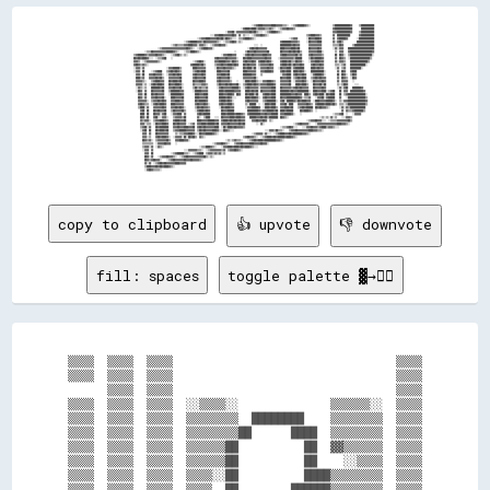
                                                                                                                            ░░▒▒▓▓████▓▓▓▓▓▓▓▓████▓▓▓▓▓▓▒▒▒▒░░  ░░▒▒▓▓██████▓▓▒▒░░                    ▒▒██████████████▓▓      ▒▒████████████
                                                                                                                  ░░▓▓████▓▓████▒▒▓▓▓▓▓▓▒▒▒▒▓▓▒▒░░  ░░▒▒▓▓▓▓██▓▓▓▓▒▒                                  ▓▓████████████████        ████████████
                                                                                                    ░░▓▓▓▓██░░▓▓▓▓▓▓▓▓▓▓▓▓██▓▓██▒▒░░░░  ░░▒▒▓▓████▓▓▒▒░░                                              ▓▓▓▓████████████▓▓      ▒▒████████████
                                                                                      ░░░░▓▓▓▓████▓▓▓▓▓▓▓▓██▓▓  ▓▓  ▒▒░░░░  ░░▒▒▓▓▓▓██▓▓▒▒░░                                  ▒▒▓▓████▓▓▓▓▒▒          ▓▓  ████████████        ▓▓████████████
                                                                          ░░▒▒▓▓▓▓████▓▓▓▓▓▓██▓▓██▒▒██▓▓▒▒░░░░  ▒▒▒▒▓▓████▓▓▒▒░░                              ░░▒▒▓▓▓▓        ░░██▓▓▓▓████▓▓          ▓▓  ▓▓██████▓▓        ░░██████████████
                                                              ░░▒▒▓▓██████▓▓▓▓▒▒██▓▓▓▓▓▓▓▓▓▓▒▒░░  ░░▒▒▒▒▓▓██▓▓░░▒▒░░                                  ▓▓████████▓▓▓▓▓▓▒▒      ░░██▓▓▓▓▓▓████          ▓▓░░▓▓██▒▒            ████████████████
                                                  ░░▒▒▓▓▒▒▒▒▒▒▓▓▓▓████▓▓▓▓░░▓▓▓▓▒▒░░  ░░▒▒▓▓▓▓██▓▓▓▓░░                        ░░░░  ░░                ██████████▓▓██▓▓▓▓        ▓▓▓▓▓▓▓▓▓▓▓▓          ▒▒▒▒▒▒██▓▓        ▒▒██████████████████
                                      ░░▒▒▓▓▓▓▓▓▓▓▓▓▓▓▓▓▓▓▓▓▓▓▓▓██▓▓▒▒░░  ░░▒▒▓▓████▓▓▓▓░░                              ░░▓▓██▓▓██▓▓▓▓▓▓▓▓            ████▓▓▓▓▓▓████▓▓██        ██▓▓▓▓▓▓██▓▓          ░░▓▓░░▓▓▓▓    ████████████████████████
                          ░░▒▒▒▒██▓▓▓▓▓▓▓▓▓▓▓▓██████▓▓▒▒░░    ░░▒▒▒▒████▓▓▒▒░░                              ░░        ▒▒██▓▓▓▓██▓▓▓▓▓▓▓▓▓▓██          ██▓▓▓▓▓▓██▓▓██▓▓██▒▒      ▓▓▓▓▓▓▓▓████░░          ▒▒  ▓▓▓▓    ▓▓████████████████████▓▓
                ▒▒▓▓██████▓▓▒▒▓▓▓▓▓▓██▓▓▓▓▒▒░░    ░░▒▒▓▓██▒▒░░▒▒░░                              ░░▓▓▓▓████▓▓▓▓      ░░▓▓██▓▓██▓▓▓▓▓▓▓▓████▓▓▓▓        ▓▓████▓▓▓▓▓▓▓▓██▒▒▓▓      ▓▓██▓▓▓▓▓▓▓▓▒▒          ██  ██▓▓░░  ▒▒████████████████████░░
                ██▓▓██▓▓████▓▓░░░░  ░░▒▒▒▒▓▓██    ░░                                      ▓▓██▓▓▓▓▓▓██▓▓▓▓▓▓▓▓░░    ██▓▓████▓▓▓▓▓▓▓▓▓▓▓▓██▓▓▓▓      ░░▓▓▓▓▓▓▓▓▓▓▓▓▒▒██████      ▒▒██▓▓██████▓▓          ▓▓  ██▓▓▒▒  ░░██████████████████▒▒  
                ▓▓▓▓▒▒  ░░▒▒▓▓▓▓▓▓▓▓▓▓▒▒░░                            ░░▒▒▓▓██▓▓░░        ▓▓▓▓██████▓▓▓▓▒▒██▓▓▒▒    ▓▓██▓▓▓▓██▓▓  ▓▓████▓▓██▓▓░░      ▓▓████▓▓██▒▒▒▒██▓▓▓▓░░    ░░▓▓▓▓████▓▓▓▓          ▓▓░░▓▓▓▓▒▒    ████████████████▒▒    
                ▓▓██▓▓▒▒▓▓▒▒░░                                      ▓▓██████▓▓██▒▒        ▒▒▓▓▓▓██▓▓▓▓████▓▓██▓▓    ██▓▓██▓▓▓▓▓▓  ▒▒▓▓▓▓▓▓▓▓██▓▓      ▓▓████▓▓██▒▒██▓▓▓▓██▓▓      ▓▓██▓▓▓▓██▓▓          ▒▒▒▒░░▒▒▓▓    ██████████████░░      
                ░░▓▓▓▓░░▓▓                    ░░▓▓▓▓██████▒▒          ████▓▓▓▓▓▓▓▓        ░░██▓▓▓▓██▓▓▓▓▓▓▒▒░░      ██▓▓████▒▒██  ░░▓▓▓▓▓▓██▓▓▓▓    ░░██▓▓▓▓████░░▓▓████████      ████▓▓██▓▓▓▓          ░░▓▓  ▒▒▓▓    ██████████░░          
                ░░▓▓▓▓  ██      ░░▒▒▓▓████    ▒▒▓▓██▓▓██▓▓▒▒          ▒▒▓▓██▓▓████          ████▓▓▓▓▓▓██            ████▓▓▓▓▓▓▓▓    ▓▓▓▓██████▓▓      ▓▓██▓▓████  ████▓▓██▓▓░░    ████████████░░          ▓▓  ██▓▓    ▓▓████                
                  ▓▓▓▓░░██    ▓▓▓▓██▓▓▓▓▓▓░░  ░░▓▓▓▓██▓▓██▓▓          ▓▓██▓▓▓▓██▓▓          ▓▓▓▓████▓▓██            ████████▓▓▓▓    ▒▒                ░░▓▓▓▓████  ▓▓██▓▓▓▓██▓▓    ░░▓▓██████▓▓░░          ██  ██▓▓░░  ▒▒██▓▓                
                  ████▒▒▓▓    ▓▓▓▓▓▓██▓▓██▒▒    ▓▓▓▓▓▓▓▓▓▓██          ▓▓██▓▓▓▓▓▓██          ▓▓██▓▓▓▓▓▓██░░          ▓▓▓▓▓▓▓▓▓▓██░░                    ██▓▓▓▓████  ▒▒▓▓██▓▓████    ▒▒▓▓██▓▓██▓▓▓▓          ▓▓  ██▓▓▒▒  ░░██▓▓                
                  ▓▓▓▓▓▓▒▒░░    ▒▒▓▓████▓▓▓▓    ██▓▓████▓▓██          ██▓▓▓▓████▓▓          ▓▓██▓▓▓▓▓▓▓▓▒▒    ░░    ░░████▓▓████▒▒░░░░▓▓▓▓████▓▓▒▒    ▓▓▓▓▓▓▓▓██  ░░▓▓▓▓▓▓██▓▓░░  ░░██▓▓▓▓▓▓██▓▓          ▓▓  ▓▓▓▓▓▓    ░░                  
                  ▓▓▓▓▓▓░░▒▒  ░░▓▓██▓▓████▓▓    ██▓▓▓▓████▓▓░░        ▓▓▒▒▒▒▒▒▓▓▓▓▒▒        ▒▒██▓▓▓▓██▓▓██▓▓▓▓██░░  ▒▒▓▓████▓▓██▓▓▒▒▓▓▓▓▓▓██████▓▓    ▓▓▓▓▓▓▓▓██    ████▓▓████▒▒    ██▓▓▓▓██▒▒██          ▒▒░░▒▒██▓▓      ░░░░              
                  ░░▓▓▒▒░░▒▒    ████████▓▓██    ▓▓▓▓██▓▓▓▓██░░        ▒▒██▒▒▓▓▒▒▒▒▓▓        ░░▓▓██▓▓▓▓▓▓▓▓██████▒▒  ░░▓▓██▓▓▓▓▓▓▓▓░░▓▓▓▓▓▓▓▓▓▓████    ██▓▓▓▓▓▓▓▓▒▒▓▓██▓▓██▓▓▓▓▓▓    ██▓▓▓▓▓▓██▓▓          ░░▓▓░░▓▓██    ████████▓▓          
                  ░░██▓▓  ▓▓    ██▓▓▓▓▓▓▓▓██    ▒▒████████▓▓▓▓        ░░██████▓▓▓▓▓▓          ████▓▓████████▓▓▓▓▓▓    ████▓▓██▓▓██  ██▓▓▓▓▓▓▓▓████    ████████▓▓██▓▓▓▓██████████░░  ████▓▓▓▓████░░▒▒▓▓██    ██  ▓▓▓▓  ████████████▓▓        
                    ▓▓▓▓░░██    ██▓▓██▓▓▓▓▓▓    ░░██████████▓▓          ████▓▓▓▓████          ████▓▓▓▓████▓▓  ██▓▓    ██▓▓████▒▒██    ▓▓████▓▓████    ██████████▓▓▓▓██▓▓▓▓  ████▒▒  ▓▓██▓▓████░░██▓▓████    ██  ▒▒▓▓████████████████░░      
                    ██▓▓░░▓▓    ▓▓▓▓██▓▓▓▓██░░    ████▓▓▓▓▓▓██          ████▓▓▓▓▓▓██          ██████▓▓██▓▓░░░░        ████▓▓████▓▓░░  ▓▓██▓▓▓▓████    ██▓▓▓▓████████████▓▓░░▒▒▒▒▓▓    ░░▓▓▓▓██░░▓▓██████    ▓▓    ░░████████████████▒▒      
                    ▓▓▓▓▓▓▓▓░░  ▒▒▓▓▓▓██▓▓██▓▓    ▓▓▓▓████▓▓▓▓          ██▓▓██████▓▓          ▓▓████▓▓██▓▓░░          ▓▓██▓▓▓▓▓▓▓▓    ▒▒▓▓████████░░  ▓▓██░░██████▓▓▒▒██▓▓████▓▓▓▓  ░░████▓▓▓▓▓▓██████▓▓░░  ▒▒░░▓▓▓▓████████████████▓▓      
                    ▓▓██▓▓▒▒▒▒  ░░▓▓██▓▓████▓▓    ████▓▓▓▓▓▓▓▓          ▓▓██▓▓▓▓██▓▓░░        ▓▓██▓▓▓▓████▒▒          ▒▒░░██████  ░░  ░░████▓▓████    ▓▓▓▓██░░████    ▓▓▓▓▓▓▓▓██▓▓▒▒  ▓▓██████▓▓████▓▓██▒▒  ▒▒▒▒░░▒▒████████████████▒▒      
                    ▒▒████░░▓▓    ▓▓▓▓▓▓▓▓██▓▓    ▓▓▓▓██▓▓██▓▓░░        ▒▒██▓▓██▓▓▓▓▒▒        ░░██▓▓████▓▓▓▓          ░░▓▓▓▓██████▓▓  ░░████▓▓████▒▒  ▓▓▓▓████▓▓██    ▒▒▓▓██▓▓██████  ██▓▓██▓▓▓▓▒▒░░        ░░▓▓░░▓▓▒▒██████████████        
                      ▓▓██  ██    ██▓▓██▓▓▓▓██    ▒▒██▓▓▓▓▓▓██▒▒        ░░▓▓████▓▓██▓▓          ██▓▓▓▓██████            ██████████▓▓▒▒▓▓▓▓██████▓▓██  ████▓▓██████      ██▓▓████▓▓▒▒  ░░                      ▓▓  ▓▓▒▒▒▒▓▓████████▒▒        
                      ████  ██    ██▓▓▓▓░░▓▓██    ░░▓▓▓▓████  ▓▓          ▓▓██▓▓██████          ████▓▓██████▓▓████▓▓▒▒  ▓▓██████████▓▓▓▓██▓▓▓▓██████  ▓▓▓▓██████▓▓░░    ░░                            ░░▒▒▒▒▓▓██  ░░    ░░▓▓▓▓▓▓            
                      ██▓▓░░██    ▓▓██░░░░▓▓▓▓░░    ▒▒▓▓▓▓▓▓▒▒██          ▓▓░░  ▒▒████    ░░░░  ██▓▓▓▓▓▓████▓▓████▓▓▓▓    ██████▓▓▓▓██▓▓██▒▒████████  ██▓▓▒▒░░                            ░░▒▒░░▒▒░░▓▓░░▒▒    ░░░░▓▓▓▓▒▒                    
                      ▓▓▒▒▓▓▓▓░░  ▒▒▓▓▓▓████▓▓▒▒    ▓▓████▓▓▓▓██          ████▓▓▓▓▓▓██████▓▓▓▓  ▓▓████▓▓██▓▓██▓▓██▓▓▓▓      ▓▓▓▓██▓▓▓▓██▓▓  ▒▒░░                              ░░▒▒▓▓▓▓██▓▓▓▓░░░░  ░░▒▒▒▒▒▒▓▓▓▓▓▓▓▓▓▓██▒▒                    
                      ▓▓▓▓░░▒▒▒▒  ░░██▓▓▓▓████▓▓    ██▓▓██▓▓▓▓▓▓  ░░▒▒▓▓  ▓▓▓▓████▓▓██████▓▓██  ▓▓▓▓▓▓██▓▓▓▓▓▓▓▓██▓▓██          ░░  ▓▓░░                          ░░▒▒▓▓██▓▓▓▓▓▓░░    ░░▓▓▓▓▓▓▓▓▓▓▓▓▓▓▓▓▓▓████▓▓▓▓▒▒░░                      
                      ▒▒▓▓██░░▓▓    ██▓▓████████    ▓▓▓▓██▓▓▓▓████▓▓▓▓██  ▓▓██▓▓██▓▓▓▓▓▓▓▓████  ░░██▒▒████▓▓██▓▓▓▓▓▓▒▒                                ░░▒▒▒▒▓▓██▓▓░░░░    ░░░░▓▓▓▓██▓▓▓▓▒▒▓▓████▒▒▓▓▓▓▒▒░░░░                                
                      ░░▓▓██  ██    ██▓▓████▓▓██    ▒▒▓▓▓▓██████▓▓▓▓▓▓▓▓  ▒▒██▓▓██▓▓▓▓▓▓████▓▓░░░░██▓▓▒▒░░░░                            ░░░░▓▓▓▓▒▒██▒▒▒▒░░    ▒▒▓▓▓▓██▓▓▓▓▓▓▓▓▓▓████▓▓▓▓▒▒▒▒░░                                              
                        ▓▓▓▓  ▓▓    ██▓▓▓▓▓▓▓▓▓▓      ▒▒░░▒▒▒▒▓▓▓▓████▓▓░░░░██▓▓▓▓██████▓▓▒▒░░                              ░░▒▒▓▓▓▓▓▓░░▓▓░░░░  ░░▒▒▓▓████▓▓▓▓██▓▓████████▓▓▓▓▒▒░░                                                          
                        ▓▓▓▓░░▒▒    ▓▓██▓▓████▓▓░░  ░░▓▓▓▓▓▓░░██░░██▓▓██▒▒  ▓▓▒▒░░                                  ▒▒▓▓██▓▓▓▓▒▒░░  ░░▒▒▓▓████▓▓██▓▓██████▓▓████▓▓▒▒░░                                                                      
                        ██▓▓▒▒▓▓░░  ▒▒▓▓▓▓▓▓▓▓██▒▒    ▓▓▓▓████▓▓▓▓░░                                ░░▒▒░░▒▒▓▓▒▒▒▒░░    ░░▒▒▓▓██▓▓████▓▓██████████▓▓▓▓▒▒░░                                                                                  
                        ▒▒▒▒▒▒▒▒▒▒  ░░▓▓▓▓▓▓██▓▓▓▓    ░░                                ░░▒▒▓▓▓▓██▓▓▒▒░░    ▒▒▓▓▓▓██▓▓▓▓▓▓████▓▓▓▓▓▓██▓▓▓▓░░                                                                                                
                        ▒▒▓▓▓▓░░▓▓  ░░▓▓▒▒░░                                ░░▒▒▒▒████▓▓▒▒░░    ░░▓▓▓▓████▓▓████▓▓██▓▓████▓▓▒▒░░░░                                                                                                          
                        ░░▓▓▓▓  ▓▓                            ░░░░▓▓▓▓▓▓▓▓▒▒▒▒░░  ░░▒▒▓▓▓▓▓▓▓▓▓▓▒▒▓▓  ▒▒▓▓▓▓██▓▓▒▒░░                                                                                                                        
                          ▓▓▓▓  ██                ░░▒▒▓▓██████▒▒▒▒░░  ░░▒▒▓▓████  ▒▒▓▓▓▓▒▒▓▓▒▒▓▓░░▒▒                                                                                                                                        
                          ██▓▓░░▓▓    ░░▒▒▓▓▓▓██▓▓▓▓▒▒░░  ░░▒▒▓▓██▓▓▓▓▓▓▓▓▓▓▓▓▓▓██▒▒░░▒▒░░                                                                                                                                                  
                          ██▓▓▒▒▓▓██▓▓▓▓░░    ░░▒▒▓▓██▓▓▓▓▓▓▓▓██▓▓▓▓██▓▓▓▓▓▓▒▒░░                                                                                                                                                            
                          ▓▓░░▓▓  ░░▒▒▓▓██▓▓██
copy to clipboard
👍 upvote
👎 downvote
fill: spaces
toggle palette ▓→✊🏽
▒▒▒▒  ▒▒▒▒  ▒▒▒▒                                  ▒▒▒▒

▒▒▒▒  ▒▒▒▒  ▒▒▒▒                                  ▒▒▒▒

      ▒▒▒▒  ▒▒▒▒                                  ▒▒▒▒

▒▒▒▒  ▒▒▒▒  ▒▒▒▒  ░░▒▒▒▒░░              ▒▒▒▒▒▒░░  ▒▒▒▒

▒▒▒▒  ▒▒▒▒  ▒▒▒▒  ▒▒▒▒▒▒▒▒  ████████    ▒▒▒▒▒▒▒▒  ▒▒▒▒

▒▒▒▒  ▒▒▒▒  ▒▒▒▒  ▒▒▒▒▒▒▒▒██      ████  ▒▒▒▒▒▒▒▒  ▒▒▒▒

▒▒▒▒  ▒▒▒▒  ▒▒▒▒  ▒▒▒▒▒▒██          ██  ▓▓▒▒▒▒▒▒  ▒▒▒▒

▒▒▒▒  ▒▒▒▒  ▒▒▒▒  ▒▒▒▒▒▒██          ██    ░░▒▒▒▒  ▒▒▒▒

▒▒▒▒  ▒▒▒▒  ▒▒▒▒  ▒▒▒▒░░██          ████▒▒▒▒▒▒▒▒  ▒▒▒▒

▒▒▒▒  ▒▒▒▒  ▒▒▒▒  ▒▒▒▒  ██        ██████▒▒▒▒▒▒▒▒  ▒▒▒▒
