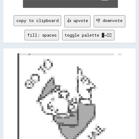
  ██████████████████████████████████████████████████████████████████████████████████████████████████████

  ██████████████████████████████████████████████████████████████████████████████████████████████████████

  ██████████████████████████████████████████████████████████████████████████████████████████████████████

copy to clipboard
👍 upvote
👎 downvote
fill: spaces
toggle palette ▓→✊🏽
██░░░░░░░░░░▒▒░░░░░░░░░░░░░░░░░░░░░░░░░░░░░░░░░░░░░░░░░░░░░░░░░░░░░░░░░░░░░░░░░░░░░░░░░░░░░░░░░░░░░░░░░░    ░░░░

██                                                                                                              

██                                                                                                              

██                          ░░░░▓▓░░                                                                            

██                          ▒▒░░  ▒▒░░                                                                          

██                          ██░░    ██                                                                          

██                      ░░░░██      ██                                                                          

██                      ██  ▒▒▒▒  ▒▒░░                          ▓▓                                              

██                    ▓▓░░▓▓  ░░▒▒░░                            ▓▓▓▓░░                                          

██                        ░░▓▓                                  ▓▓  ▒▒                                          

██                          ▒▒░░                                ▓▓  ▓▓                                          

██            ░░██▓▓██░░                                        ░░  ▒▒░░                                        

██            ▒▒░░    ██            ░░░░                        ▒▒    ▒▒▒▒                                      

██            ▓▓      ▓▓          ░░██▒▒                      ░░▒▒  ▒▒▓▓  ▓▓░░                                  

██        ▒▒▒▒░░▒▒░░░░▓▓        ░░██▒▒▓▓                        ██  ██  ▓▓░░▓▓                                  

██      ▒▒░░  ▓▓░░▒▒░░          ██▒▒▒▒██                        ██    ▒▒    ▓▓▒▒                                

██      ██░░▓▓░░▓▓            ▓▓▒▒▒▒▒▒▓▓░░                      ▓▓    ░░  ▒▒▒▒  ▓▓                              

██      ▒▒░░  ░░▒▒          ░░▓▓▒▒▒▒▒▒▒▒▓▓▓▓▓▓░░                ██                ▓▓                            

██        ▓▓██▒▒          ░░██▒▒▒▒▒▒▒▒▒▒██░░▓▓                ░░▓▓            ██▓▓▒▒░░                          

██                        ▒▒▓▓▒▒▒▒▒▒▓▓██░░████  ░░░░░░        ░░▓▓        ▓▓████  ░░                            

██                        ██▒▒▒▒▒▒▓▓██▒▒██░░░░██▒▒▓▓██          ██          ██▒▒                                

██                      ░░▓▓▒▒▒▒▓▓▒▒▒▒      ██░░      ▓▓        ░░░░        ░░▒▒                                

██                      ██▒▒▒▒██░░          ▒▒██    ▓▓▓▓          ▓▓          ██                                

██                    ▒▒▓▓▓▓██        ░░    ▓▓██▓▓  ██░░    ░░░░  ░░▓▓        ▓▓                                

██                    ████▒▒        ▒▒▒▒          ░░▒▒░░  ▓▓░░▓▓  ██████▓▓▒▒██░░                                

██                  ▒▒██            ░░░░            ░░▓▓▒▒▓▓  ▒▒░░██        ░░▓▓                                

██                  ░░░░▓▓        ▓▓                  ▒▒▓▓░░▓▓██▒▒▓▓▒▒        ▓▓                                

██                      ▒▒      ▓▓  ░░                ▒▒▓▓██░░  ▒▒▒▒▒▒▒▒▓▓██▓▓▓▓▓▓▒▒                            

██                      ░░▒▒    ██▒▒▓▓░░              ▓▓    ▓▓  ▓▓▒▒▒▒▒▒▒▒▒▒▒▒▒▒▒▒▓▓                            

██                        ▓▓    ▓▓▓▓  ░░  ░░          ██  ▒▒▒▒░░▓▓▒▒▒▒▒▒▒▒▒▒▒▒▒▒▒▒▓▓                            

██                        ▓▓░░      ██░░░░██          ████░░░░▒▒██▒▒▒▒▒▒▒▒▒▒▒▒▒▒▒▒▓▓                            

██                          ▓▓░░        ▓▓░░        ░░████▓▓▓▓▓▓██▒▒▒▒▒▒▒▒▒▒▒▒▒▒▒▒██                            

██                            ▒▒██▓▓██    ▓▓▓▓▓▓▓▓▓▓▒▒  ▓▓▓▓▒▒▒▒██▒▒▒▒▒▒▒▒▒▒▒▒▒▒▒▒██                            

██                                  ░░██▓▓▒▒▒▒░░░░░░▒▒▒▒████▓▓▒▒██▒▒▒▒▒▒▒▒▒▒▒▒▒▒▒▒▓▓                            

██                                    ██▒▒▓▓▓▓▓▓▒▒▓▓▓▓▓▓▒▒▒▒▒▒▒▒██▒▒▒▒▒▒▒▒▒▒▒▒▒▒▓▓▒▒                            

██                                    ██▒▒▒▒▒▒▒▒▒▒▒▒▒▒▒▒▒▒▒▒▒▒▒▒██▒▒▒▒▒▒▒▒▒▒▒▒▓▓▒▒░░                            

██                                  ░░░░██▒▒▒▒▒▒▒▒▒▒▒▒▒▒▒▒▒▒▒▒▒▒▓▓▒▒▒▒▒▒▒▒▒▒▓▓▓▓                                

██                                        ▓▓▓▓▓▓▓▓▒▒▒▒▒▒▒▒▒▒▒▒▒▒▓▓▒▒▒▒▒▒▒▒▓▓▓▓                                  

██                                        ░░██▓▓████████████████▓▓▒▒▒▒▒▒▒▒██        ░░                          

██                                          ██▒▒▒▒▒▒▒▒▒▒▓▓▓▓▓▓▒▒▒▒▒▒▒▒▒▒▓▓▒▒        ░░██                        

██                                          ▓▓▓▓▒▒▒▒▒▒▒▒▒▒▒▒▒▒▒▒▒▒▒▒▒▒▓▓▒▒        ░░▓▓  ██  ▒▒░░                

██                                          ░░▓▓▒▒▒▒▒▒▒▒▒▒▒▒▒▒▒▒▒▒▒▒▓▓▓▓            ░░▓▓  ██▒▒                  

██                                            ▓▓▒▒▒▒▒▒▒▒▒▒▒▒▒▒▒▒▒▒▓▓▓▓        ░░██▒▒░░░░▓▓░░                    

██                                            ░░▓▓▒▒▒▒▒▒▒▒▒▒▒▒▒▒██▒▒            ▓▓▒▒▒▒██░░                      

██                                            ░░░░▓▓▒▒▒▒▒▒▒▒▒▒▓▓▒▒        ░░▓▓  ▒▒▒▒░░                          

██                                                ░░▓▓▒▒▒▒▒▒▓▓▒▒            ░░▓▓░░▒▒                            
