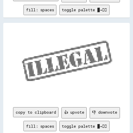
fill: spaces
toggle palette ▓→✊🏽
                                                                                                                                                                                      
                                                                                                                                                                                      
                                                                                                                                                                                      
                                                                                                                                                                                      
                                                                                                                                                                                      
                                                                                                                                                                                      
                                                                                                                                                                                      
                                                                                                                                                                                      
                                                                                                                                                                                      
                                                                                                                                                                                      
                                                                                                                                                                                      
                                                                                                                                                    ░░▒▒▓▓▓▓▓▓░░                      
                                                                                                                                            ░░▓▓████████████████░░                    
                                                                                                                                    ▒▒▓▓██████████▓▓▒▒░░      ██▓▓                    
                                                                                                                          ░░▒▒▓▓██████████▓▓▒▒                ████                    
                                                                                                                  ▒▒▓▓████████████▒▒░░                        ▓▓██                    
                                                                                                        ░░▒▒▓▓██████████▓▓▒▒                  ░░▓▓██          ▒▒██░░                  
                                                                                                ░░▓▓████████████▓▓░░                      ██████████          ░░██▒▒                  
                                                                                        ▒▒▓▓██████████▓▓▒▒░░                ▒▒▓▓██          ████████            ████                  
                                                                              ░░▓▓████████████▓▓░░                        ▓▓██████▒▒        ▓▓▓▓████░░          ████                  
                                                                      ▒▒▓▓██████████▓▓▒▒░░              ░░▒▒▒▒▓▓▒▒        ░░████████        ▒▒██████▓▓          ▓▓██                  
                                                            ░░▒▒████████████▓▓▒▒                    ▓▓██░░▒▒██████        ▒▒██████████        ████████          ░░██▒▒                
                                                    ▒▒▓▓████████████▓▓░░                ▒▒▓▓      ████░░      ▓▓██        ██░░████████        ████████            ██▓▓                
                                          ░░▒▒▓▓██████████▓▓▒▒                  ▒▒▒▒▓▓██████    ▒▒████▒▒        ██        ██  ████████▒▒      ████████      ▓▓▒▒  ████                
                                  ░░▓▓██████████▓▓▓▓░░                    ██████████    ▒▒██    ██████▓▓        ░░        ██  ░░████████      ▓▓██████▒▒    ▓▓▓▓  ▓▓██                
                          ▒▒▓▓██████████▓▓▒▒░░                ▒▒▓▓          ████████      ▓▓▒▒  ████████          ░░      ██    ████████▒▒    ░░██████▓▓    ████  ▒▒██░░              
                    ▓▓██████████▓▓░░                  ░░████████▓▓          ▓▓██████░░  ▓▓      ████████  ░░▓▓██████░░    ██░░▒▒▓▓████████      ████████  ██▓▓██    ██▒▒              
                  ██████▒▒░░                ▒▒▓▓        ░░████████          ▒▒██████▒▒  ██░░    ████████░░░░▓▓██████      ██░░▒▒  ████████▒▒    ████████  ▒▒░░      ██▓▓              
                ▓▓██░░              ▒▒████████░░          ████████          ░░██████▓▓▒▒██▓▓    ▓▓██████▓▓    ██████      ██      ▒▒████████▓▓▒▒▓▓░░            ░░████▒▒              
                ▓▓██      ▒▒▓▓████    ▓▓██████▒▒          ████████            ████████  ▓▓██    ░░████████    ██████▒▒  ░░██      ████▓▓▒▒░░            ▒▒▓▓████████▒▒                
                ░░▓▓▒▒▒▒▓▓██████▒▒    ░░██████▓▓          ▓▓██████▒▒          ████████    ██  ▒▒  ▓▓██████    ▓▓██▓▓▒▒  ██████░░              ░░▒▒▓▓██████████▓▓▒▒                    
                  ██▒▒  ░░██████▓▓      ████████          ░░██████▓▓          ▓▓██████░░    ░░██    ██████▒▒  ▓▓▓▓▒▒    ░░            ░░▓▓████████████▓▓░░                            
                  ████    ████████      ████████            ████████      ██  ░░██████▓▓    ▓▓██      ▒▒████░░▓▓              ▒▒▓▓██████████▓▓▒▒░░                                    
                  ▒▒██    ████████      ▓▓██████░░          ████▓▓▓▓      ██░░  ████████  ▓▓████░░                  ░░▒▒▓▓▓▓████████▓▓░░                                              
                  ▒▒██░░  ▓▓██████░░    ▒▒██████▓▓      ▓▓  ▓▓▓▓▓▓██░░  ░░██▒▒  ████████  ▓▓▒▒              ▒▒▓▓████████▓▓▓▓▓▓░░                                                      
                    ██▒▒  ▒▒██████▒▒    ░░████████    ░░██  ▒▒██████▓▓  ████▓▓▓▓▓▓▒▒░░            ░░▓▓████████████▓▓▒▒                                                                
                    ████  ░░██████▓▓      ████████    ▒▒██  ░░██████▓▓▒▒▓▓▒▒              ░░▓▓████████████▓▓░░                                                                        
                    ████    ████████      ████████  ░░████▒▒████▓▓░░            ░░▒▒▓▓██████████▓▓▒▒                                                                                  
                    ▓▓██    ████████      ▓▓██████▒▒██▓▓▒▒              ░░▓▓████████████▓▓░░                                                                                          
                    ░░██▒▒  ▓▓██████▓▓    ██▓▓▓▓░░            ░░▒▒▓▓██████████▓▓▒▒░░                                                                                                  
                      ██▓▓  ▓▓██████▓▓░░              ░░▓▓████████████▓▓░░                                                                                                            
                      ████  ▒▒░░              ▒▒▓▓████████████▓▓░░                                                                                                                    
                      ▓▓██          ░░▒▒▓▓██████████▓▓▒▒                                                                                                                              
                      ▒▒████▓▓▓▓██████▓▓████▓▓░░                                                                                                                                      
                        ▓▓████████▓▓▒▒                                                                                                                                                
                                                                                                                                                                                      
                                                                                                                                                                                      
                                                                                                                                                                                      
                                                                                                                                                                                      
                                                                                                                                                                                      
                                                                                                                                                                                      
                                                                                                                                                                                      
                                                                                                                                                                                      
                                                                                                                                                                                      
                                                                                                                      
copy to clipboard
👍 upvote
👎 downvote
fill: spaces
toggle palette ▓→✊🏽