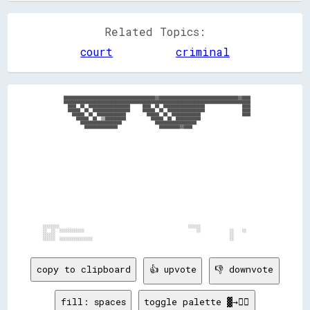
Related Topics:
court
criminal
            ████████████████████████████████████████████▓▓██████████████████████████████████████▓▓████          

            ██████████████████████████████████████████████████████████████████████████████████████████          

              ████  ██  ████████████████████      ████  ██  ████████████████████                  ████          

              ██████  ██  ██████████████████      ██████  ██  ██████████████████                  ████          

                ██████  ██  ██████████████          ██████  ██  ██████████████                    ████          

                  ██████  ██  ▒▒██████████            ██████  ██  ████████████                                  

                    ████████████████████                ████████████████████                                    

                      ████████████████                    ██████████▓▓████                                      

  ░░░░░░░░                                                              ░░░░░░                                  

  ░░  ░░  ░░░░░░░░░░░░                                                      ░░              ░░    ░░            

  ░░░░░░                                                                                    ░░                  

copy to clipboard
👍 upvote
👎 downvote
fill: spaces
toggle palette ▓→✊🏽