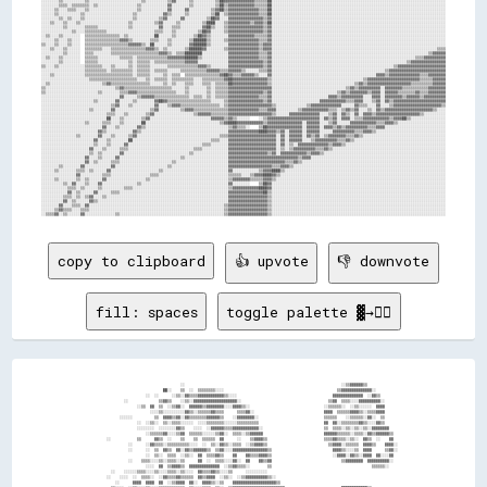
copy to clipboard
👍 upvote
👎 downvote
fill: spaces
toggle palette ▓→✊🏽
                                              ░░                                                                        ░░▒▒▓▓▓▓▓▓▒▒                  

                                      ██░░    ▒▒  ░░  ▒▒▒▒▒▒▒▒░░░░                                                    ▒▒▓▓▓▓▓▓▓▓▓▓▓▓▓▓░░              

                              ░░  ░░      ░░▒▒░░▓▓▒▒▒▒▓▓▓▓▓▓▓▓▓▓▓▓▒▒░░░░                                            ▓▓▓▓▓▓▓▓▓▓▓▓▓▓  ░░▓▓▒▒            

                    ░░              ▒▒▓▓▒▒    ░░▒▒░░▓▓▓▓▓▓▓▓▓▓▓▓▓▓▓▓▓▓▓▓░░                                        ▒▒▓▓  ▒▒▒▒░░░░▓▓▓▓▓▓▓▓▓▓░░          

                          ░░▒▒  ▓▓  ▒▒  ░░▒▒▓▓░░  ▓▓▓▓▓▓▒▒▓▓▓▓▓▓▓▓░░░░▓▓▓▓▒▒░░                                  ░░▒▒▒▒▒▒░░  ░░▒▒░░░░░░  ▓▓▓▓          

                                ░░░░▒▒░░░░░░░░░░▓▓▒▒░░▒▒▒▒▒▒▓▓▒▒▒▒      ▒▒▒▒▓▓░░                                ▓▓▓▓  ▒▒▒▒▒▒▓▓▓▓▒▒░░▒▒▒▒▓▓▓▓          

                  ░░░░░░          ▒▒  ▓▓▓▓▒▒▓▓░░▓▓▒▒▒▒▒▒▒▒▓▓▓▓▓▓▒▒    ░░▓▓▓▓▓▓▓▓░░                              ▒▒▒▒▒▒    ░░▒▒▒▒▒▒░░▓▓░░  ▒▒          

                          ░░  ░░▒▒░░  ▒▒░░▒▒▒▒░░░░░░  ░░░░▒▒▒▒▒▒▒▒░░░░░░▒▒▒▒▒▒▒▒▒▒                              ▓▓  ▓▓░░▒▒▒▒▒▒▒▒▓▓▒▒░░░░▓▓▒▒          

                          ░░░░░░░░  ░░░░░░░░▓▓▒▒    ░░░░  ░░▓▓▓▓▓▓▒▒▒▒▓▓▓▓▓▓▓▓▓▓▓▓░░                            ▒▒  ▒▒▒▒░░▒▒░░▒▒░░▒▒░░▓▓▓▓▓▓▓▓        

                              ░░▒▒▒▒▒▒▓▓░░░░▒▒▓▓  ▒▒▒▒▒▒░░░░░░▒▒▓▓░░  ▒▒▒▒░░▒▒▓▓▓▓▓▓                            ▓▓▓▓▓▓▒▒▒▒▒▒░░▒▒▒▒░░▓▓▒▒▓▓▓▓▓▓▒▒      

            ░░            ▒▒      ▓▓▒▒  ░░    ▒▒    ▒▒  ▒▒▒▒▒▒  ▓▓      ░░    ▒▒▓▓▓▓▒▒                          ▒▒▒▒▓▓▒▒▒▒░░▒▒░░  ▓▓▒▒  ░░    ▓▓      

                      ░░      ░░▓▓▒▒▒▒░░▒▒▒▒▒▒▒▒▒▒░░░░  ░░  ▒▒░░▓▓▒▒░░▒▒▒▒  ░░▒▒▓▓▓▓▒▒                            ▒▒▓▓▓▓░░▒▒▒▒▒▒  ▓▓▓▓▒▒    ▓▓▓▓░░    

                      ░░      ░░  ▒▒  ▓▓▒▒  ▓▓░░▓▓▒▒▓▓▓▓▓▓▒▒  ▒▒▓▓░░░░▓▓▓▓▓▓▓▓▓▓▓▓▓▓▓▓▒▒                            ▓▓▓▓▒▒░░░░▒▒  ▓▓▓▓      ▒▒▓▓░░    

                              ░░  ▒▒░░  ▒▒▒▒  ░░▒▒░░  ▓▓  ▒▒▒▒▓▓▒▒    ▓▓    ▓▓▒▒▒▒▓▓▓▓▒▒                            ░░▓▓▓▓░░▓▓▒▒░░▓▓▓▓  ▓▓░░░░▓▓      

                      ░░    ▒▒▒▒░░░░▒▒░░▒▒▒▒░░▒▒      ▓▓  ░░  ▒▒▒▒░░░░▓▓░░  ▓▓    ▓▓▒▒▓▓                                ▒▒▓▓▓▓▓▓▓▓  ▓▓▓▓▓▓▓▓▓▓░░      

                              ░░░░  ▓▓  ▒▒▓▓▓▓▒▒  ▓▓▓▓▓▓▓▓▓▓▓▓▓▓  ░░▒▒▓▓▒▒▒▒░░        ▒▒                                              ▒▒▒▒▒▒░░        

              ░░    ░░░░░░▒▒▒▒░░░░▒▒░░░░▒▒▒▒░░▒▒░░░░  ▓▓▒▒▒▒▓▓▒▒░░░░▒▒      ░░░░░░░░░░                                                                

            ░░    ░░░░  ░░  ▒▒▒▒░░  ░░▓▓▒▒▒▒▓▓▒▒▒▒▒▒  ▓▓▒▒▓▓▓▓  ░░▒▒░░  ░░▒▒▓▓▓▓▓▓▓▓▓▓▒▒░░                                                            

                ░░      ▓▓▓▓  ▓▓▓▓  ▓▓  ░░▒▒▓▓▓▓  ▓▓░░  ▓▓▓▓▒▒░░▒▒    ▓▓▓▓▓▓▓▓▓▓▓▓▓▓▓▓▓▓▓▓▒▒                                                          
