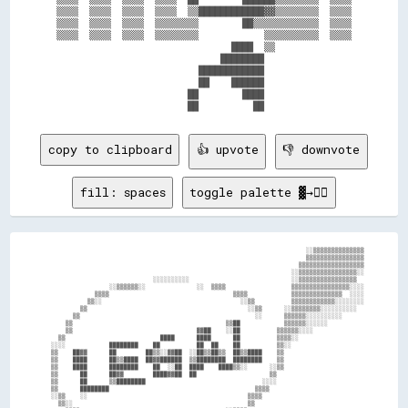
▒▒▒▒  ▒▒▒▒  ▒▒▒▒  ▒▒▒▒  ▒▒████████████▓▓▒▒▒▒▒▒▒▒  ▒▒▒▒

▒▒▒▒  ▒▒▒▒  ▒▒▒▒  ▒▒▒▒▒▒▒▒        ██▒▒▒▒▒▒▒▒▒▒▒▒  ▒▒▒▒

▒▒▒▒  ▒▒▒▒  ▒▒▒▒  ▒▒▒▒▒▒▒▒            ▒▒▒▒▒▒▒▒▒▒  ▒▒▒▒

                                ████  ▒▒              

                              ████████                

                          ████████████                

                          ██    ██████                

                        ██        ████                

copy to clipboard
👍 upvote
👎 downvote
fill: spaces
toggle palette ▓→✊🏽
                                                                        ░░▒▒▒▒▒▒▒▒▒▒▒▒▒▒

                                                                        ▒▒▒▒▒▒▒▒▒▒▒▒▒▒▒▒

                                                                      ▒▒▒▒▒▒▒▒▒▒▒▒▒▒▒▒▒▒

                                                                    ░░▒▒▒▒▒▒▒▒▒▒▒▒▒▒▒▒░░

                              ░░░░░░░░░░                            ░░▒▒▒▒▒▒▒▒▒▒▒▒▒▒▒▒  

                  ░░▒▒▒▒▒▒░░              ░░  ▒▒▒▒                  ▒▒▒▒▒▒▒▒▒▒▒▒▒▒▒▒░░░░

              ▒▒▒▒                                  ▒▒▒▒            ▒▒▒▒▒▒▒▒▒▒▒▒▒▒  ░░░░

            ▒▒░░                                      ░░▒▒          ▒▒▒▒▒▒▒▒▒▒▒▒░░░░░░░░

          ▒▒                                            ░░▒▒      ░░▒▒▒▒▒▒▒▒░░░░░░░░░░  

        ▒▒                                                ░░      ▒▒▒▒▒▒░░░░░░░░░░      

      ▒▒                                          ▒▒██            ▒▒▒▒▒▒░░░░░░          

      ▒▒                                  ▓▓██    ░░██          ▒▒▒▒▒▒░░░░              

    ▒▒                          ████      ████      ██          ▒▒▒▒░░                  

  ░░░░            ████████    ██          ██  ██    ██          ▒▒░░                    

  ▒▒    ██▓▓      ██        ██▒▒░░▓▓██  ░░██▒▒██▒▒  ██▒▒████    ▒▒                      

  ▒▒    ████      ██▒▒████  ██▓▓██████  ▒▒████████  ████████    ▒▒                      

  ▒▒    ████      ████████    ██  ░░██  ████    ████▒▒░░      ░░▒▒                      

  ▒▒      ██      ██▓▓        ████▓▓██  ██                    ▒▒                        

  ▒▒      ██      ▒▒████████                                ░░░░                        

  ▒▒      ████████                                        ▒▒▒▒                          

  ░░▒▒    ░░                                            ▒▒▒▒                            

    ▒▒░░                                                ▒▒                              
