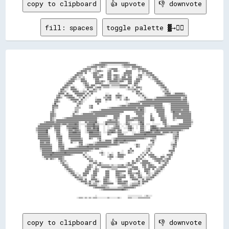
copy to clipboard
👍 upvote
👎 downvote
fill: spaces
toggle palette ▓→✊🏽
                                                                                                                                                              
                                                                                                                                                              
                                                                ▒▒▓▓▓▓▓▓▓▓▓▓▓▓▓▓▓▓▓▓▓▓▓▓▓▓▓▓▒▒                                                                
                                                        ░░▒▒▓▓▓▓▓▓▓▓▓▓▒▒░░░░░░░░░░░░░░▒▒▓▓▓▓▓▓▓▓▓▓▓▓░░                                                        
                                                    ▒▒▒▒▓▓▓▓▓▓░░▒▒▓▓▒▒░░              ░░▒▒▒▒▒▒░░▓▓▓▓▓▓▓▓▒▒                                                    
                                                ▒▒▓▓▓▓▓▓░░░░▒▒  ░░      ░░▒▒▓▓▓▓▓▓        ░░    ▒▒▒▒░░▓▓▓▓▓▓▒▒                                                
                                            ░░▓▓▓▓▓▓░░▒▒  ░░▒▒▓▓▓▓▒▒    ▒▒▓▓  ▓▓▓▓░░      ▓▓▓▓▓▓      ▒▒░░▓▓▓▓▓▓░░                                            
                                          ▓▓▓▓▓▓░░▓▓    ░░▓▓▓▓▒▒        ▓▓▓▓            ▓▓▓▓▓▓▓▓      ░░  ▒▒░░▓▓▓▓▓▓                                          
                                        ▓▓▓▓▒▒▒▒          ▓▓▓▓░░▒▒▓▓    ▓▓▓▓░░▓▓▓▓▒▒  ░░▓▓▒▒▓▓▒▒      ▓▓▓▓░░░░▒▒▒▒▓▓▓▓                                        
                                    ░░▓▓▓▓░░▒▒░░▒▒        ▓▓▓▓▓▓▓▓▒▒    ▓▓▓▓  ▒▒▓▓▒▒  ▓▓▓▓  ▓▓▓▓    ░░▒▒▓▓      ▒▒░░▓▓▓▓░░                                    
                                  ░░▓▓▓▓▒▒░░░░▓▓▓▓░░      ░░▓▓▓▓        ▓▓▓▓░░▓▓▓▓▒▒▒▒▓▓▓▓▓▓▓▓▓▓    ▓▓▓▓▒▒        ░░▒▒▓▓▓▓                                    
                                ░░▓▓▓▓▓▓      ▓▓▓▓▓▓        ▓▓▓▓▒▒▓▓▒▒  ░░▓▓▓▓▓▓▓▓▒▒▓▓▓▓░░  ▓▓▓▓  ▒▒▓▓▓▓              ▒▒▓▓▓▓░░                                
                              ░░▓▓▓▓▓▓          ▒▒▓▓▒▒      ▓▓▓▓▓▓▒▒    ░░▒▒▒▒▒▒▒▒▒▒░░      ▓▓▓▓  ▓▓▓▓░░                ▓▓▓▓▓▓░░                              
                              ▓▓▓▓▒▒  ░░        ░░▓▓▓▓░░▓▓▓▓░░  ░░▓▓▓▓▓▓▓▓░░▒▒▒▒▒▒▒▒▓▓▓▓▓▓▓▓░░  ░░▓▓▒▒                    ▒▒▓▓▓▓                              
                            ▓▓▓▓▒▒  ▓▓▓▓░░        ▒▒▓▓▓▓▓▓  ▒▒▓▓▓▓░░▒▒▒▒▒▒░░░░░░░░░░▒▒▒▒▒▒░░▓▓░░▒▒  ▓▓▓▓▒▒                  ▒▒▓▓▓▓                            
                          ▓▓▓▓░░░░  ▓▓▓▓▓▓░░    ░░  ▓▓░░░░▓▓▒▒░░▒▒                        ░░▒▒▒▒▒▒▓▓▒▒  ▒▒                  ░░░░▓▓▒▒                          
                        ░░▓▓▒▒▒▒      ▓▓▓▓▓▓░░░░▒▒▒▒  ▓▓▓▓▒▒▒▒                                  ▒▒░░▓▓▓▓                      ▒▒▒▒▓▓░░                        
                        ▓▓▓▓▓▓  ▓▓░░    ▓▓▓▓▓▓▓▓▓▓░░▓▓░░▓▓            ░░░░        ▒▒                ▓▓▒▒▓▓░░                    ▓▓▓▓▓▓  ░░▓▓▓▓▓▓▓▓▒▒          
                      ▒▒▓▓░░░░▓▓▓▓▓▓▓▓    ▓▓▓▓▓▓░░▓▓░░▒▒              ▓▓▒▒▓▓    ▓▓▓▓▓▓░░              ▒▒░░▓▓░░                ░░▒▒▓▓▓▓▓▓▓▓▓▓▓▓▓▓▓▓▓▓▒▒        
                      ▓▓▓▓▒▒    ▒▒▓▓▓▓▓▓░░  ▒▒░░██░░░░      ░░      ▒▒▒▒▓▓▓▓    ▒▒▓▓▒▒  ░░▓▓            ░░░░▓▓░░      ░░▓▓▓▓▓▓▓▓▓▓▓▓▓▓▓▓▓▓▓▓▓▓▓▓░░▒▒▓▓        
                    ▒▒▓▓░░        ░░▓▓▓▓▓▓▓▓  ▓▓░░░░        ▒▒▓▓▓▓    ▓▓▒▒▓▓    ░░  ▒▒  ▒▒▓▓▒▒            ░░▒▒▓▓▓▓▓▓▒▒▓▓▓▓▓▓▓▓▓▓▓▓▓▓▓▓▓▓▓▓▓▓▓▓▓▓▒▒▓▓▓▓        
                    ▓▓▓▓▒▒            ▒▒▓▓░░▓▓▒▒░░          ▓▓▓▓▓▓    ░░                  ░░        ░░▒▒▓▓▓▓▓▓▓▓▓▓▓▓▓▓▓▓▓▓▓▓▓▓▓▓▓▓▓▓▓▓▓▓▓▓▓▓▓▓▓▓▓▓▓▓▓▓░░      
                  ░░██░░                  ▒▒▓▓▒▒              ▓▓                          ░░▒▒▓▓▓▓▓▓▓▓▓▓░░▓▓▓▓▓▓▓▓▓▓▓▓▓▓▓▓▓▓▓▓      ░░▓▓▓▓▓▓▓▓▓▓▓▓▓▓▓▓▒▒      
                  ▓▓▓▓▓▓                  ▓▓░░        ▒▒▓▓                        ░░▒▒▓▓▓▓▒▒▓▓▓▓▓▓▓▓▓▓▓▓▓▓▓▓▓▓▓▓▓▓▒▒▒▒▓▓▓▓▓▓▓▓░░      ▓▓▓▓▓▓▓▓▓▓▓▓▓▓▓▓▓▓      
                  ▓▓▒▒▒▒                ▒▒▒▒▒▒        ▒▒▓▓              ░░▒▒▓▓▓▓▓▓▓▓▓▓▓▓▓▓▓▓▓▓▓▓▓▓▓▓▒▒▓▓▓▓▓▓░░        ▓▓▓▓▓▓▓▓▒▒      ▓▓▓▓▓▓▓▓▓▓▓▓▓▓▓▓▓▓      
                  ▓▓░░                  ▒▒▒▒                    ░░▓▓▓▓▓▓▓▓▓▓▓▓▓▓▓▓▓▓▓▓▓▓▓▓▓▓▓▓▓▓▓▓▓▓▓▓▒▒██▓▓░░        ░░▓▓▓▓▓▓▓▓      ▓▓▓▓▓▓▓▓▓▓▒▒▓▓▓▓▓▓      
                ▒▒▓▓░░                ░░▓▓▒▒          ░░▒▒▓▓▓▓▓▓▓▓▓▓▓▓▓▓▓▓▓▓▓▓▓▓▓▓▓▓▓▓▓▓          ▒▒▓▓▓▓▓▓▓▓░░          ▓▓▓▓▓▓▓▓      ▒▒██▓▓▓▓▓▓▓▓▓▓▓▓▓▓▒▒    
                ▓▓▓▓▒▒                ▓▓░░░░  ░░▓▓▓▓▓▓▓▓▓▓▒▒▓▓▓▓▓▓▓▓▓▓▓▓▓▓▓▓▓▓▓▓▓▓▓▓░░              ▓▓▓▓▓▓▓▓      ▒▒      ▓▓▓▓▓▓        ▓▓▓▓▓▓░░▓▓▓▓▓▓▓▓▓▓    
                ▓▓▓▓▒▒              ░░▓▓▓▓▓▓▓▓▓▓▓▓▓▓▓▓▓▓▓▓▓▓▓▓▓▓▓▓▓▓▓▓▒▒      ▓▓▓▓▓▓      ▓▓▓▓      ░░▓▓▓▓▒▒      ▓▓      ▓▓▓▓▓▓░░      ▓▓▓▓▓▓▓▓▓▓▓▓▓▓▓▓▓▓    
                ▓▓▒▒░░      ░░▒▒▓▓▓▓▓▓▓▓▓▓▓▓▓▓▓▓▓▓▓▓▓▓▓▓▓▓▓▓▓▓░░              ▓▓▓▓▒▒      ▓▓▓▓░░▒▒▓▓▓▓▓▓▓▓▓▓      ▓▓▒▒      ▓▓▓▓▒▒      ▓▓▒▒▓▓▓▓▓▓▓▓▓▓▓▓▓▓    
                ▓▓▒▒░░▓▓▓▓▓▓▓▓▓▓▓▓▓▓▓▓▓▓▓▓▓▓▓▓▓▓▓▓▓▓▓▓▓▓▓▓▓▓▓▓          ▒▒▓▓▒▒▒▒▓▓░░      ▓▓▓▓▓▓▓▓▒▒▒▒▓▓▓▓▓▓      ██▓▓      ▓▓▓▓▓▓      ▒▒░░      ▓▓▓▓▓▓▓▓░░  
          ▒▒▓▓▓▓▓▓▓▓▒▒▓▓▓▓▓▓▓▓▓▓▓▓▓▓▓▓▓▓▓▓▓▓░░    ▓▓▒▒▓▓▓▓▓▓██░░    ░░▓▓▓▓▓▓▓▓▓▓▓▓▒▒      ▓▓▒▒░░      ▒▒██▓▓        ░░        ▓▓▓▓                ▓▓▓▓▓▓▓▓▒▒  
    ░░▓▓▓▓▓▓▓▓▓▓▓▓▓▓▓▓▓▓▓▓▒▒▓▓▓▓▒▒▓▓▓▓▓▓██▓▓░░░░░░░░▓▓▓▓▓▓██▒▒▒▒░░░░░░██▒▒▒▒▒▒▒▒▓▓▒▒░░  ░░▓▓▓▓░░░░░░░░▒▒▓▓██  ░░░░  ░░░░░░░░  ▒▒▓▓░░        ░░▓▓▓▓▓▓▓▓▓▓▓▓░░  
    ▓▓▓▓▓▓▓▓▓▓▓▓▓▓▒▒▓▓▓▓▓▓░░    ▓▓▓▓▓▓▓▓▓▓▓▓░░    ▒▒▓▓▓▓▓▓██▓▓▓▓    ░░  ░░    ▒▒▓▓▓▓  ░░  ░░▓▓▓▓░░  ░░  ▓▓▓▓░░    ▓▓██▓▓░░      ▓▓▒▒▒▒▓▓▓▓▓▓▓▓▓▓▓▓▓▓▓▓▓▓▓▓    
  ▒▒▓▓▓▓▓▓▓▓▓▓▓▓░░  ▓▓▓▓▓▓      ▒▒▓▓▓▓████▓▓░░    ░░▓▓▓▓▒▒██▓▓██    ░░  ░░░░▒▒▓▓▓▓▓▓░░  ░░░░▓▓██▒▒  ░░  ▓▓▓▓░░    ▓▓████▓▓▒▒▓▓▓▓▓▓▓▓▓▓▓▓▓▓▓▓▓▓▓▓▓▓▓▓▓▓▓▓      
  ▒▒▓▓▓▓▓▓▓▓██      ▒▒▓▓▓▓      ░░▓▓▓▓▒▒▓▓▓▓▒▒    ░░▓▓▓▓▓▓▓▓▓▓██    ░░  ▒▒▓▓▓▓▓▓░░▓▓▓▓      ▒▒▓▓░░      ▓▓▓▓░░  ░░██▓▓▓▓██▓▓▓▓▓▓▓▓▓▓▓▓▓▓▓▓▓▓▓▓▓▓▒▒░░          
  ░░▓▓▓▓▓▓▓▓██      ░░▓▓▓▓        ▓▓▓▓████▓▓▓▓    ░░▒▒████▓▓▓▓▓▓▒▒  ░░░░▓▓▓▓██▓▓▒▒▓▓▓▓░░░░░░    ░░░░  ░░▓▓▓▓▓▓████▓▓▒▒▓▓▓▓▓▓░░▓▓▓▓▓▓▒▒▓▓▒▒▒▒▓▓                
    ▓▓▓▓▓▓▓▓▓▓░░      ▓▓▓▓░░      ▓▓▓▓▓▓▓▓▓▓▓▓        ▓▓▓▓▓▓▓▓▓▓▒▒      ▓▓▒▒      ▓▓▓▓▓▓░░      ░░▓▓▓▓▓▓▓▓▓▓██▓▓▓▓▓▓▓▓▓▓▓▓▓▓▓▓▒▒░░      ▒▒▒▒▓▓                
    ▓▓▓▓▓▓▓▓▓▓▒▒      ▓▓▓▓▓▓      ▓▓▓▓▓▓▓▓▓▓▓▓        ▓▓▓▓▓▓▓▓▓▓▓▓                ▓▓▓▓▓▓▓▓▓▓▓▓▓▓▓▓▓▓▓▓▓▓▓▓▓▓▓▓▓▓▓▓▓▓▓▓▓▓                ▒▒▓▓▓▓                
    ▓▓▓▓▓▓▓▓▓▓▓▓      ▒▒▓▓▓▓      ▒▒▓▓▓▓▓▓▓▓▓▓▒▒      ▓▓▒▒    ▒▒▓▓          ░░▒▒▓▓▓▓▓▓▓▓▓▓▓▓▓▓▓▓▓▓▓▓▓▓▓▓▓▓▓▓▒▒░░  ░░▒▒▒▒                ▒▒▓▓▒▒                
      ▓▓▓▓▓▓▓▓▓▓      ░░▓▓▓▓        ▓▓▓▓▓▓▓▓▓▓▓▓              ░░▓▓░░░░▓▓▓▓▓▓░░▓▓██▓▓▓▓▓▓██▓▓▓▓▓▓▓▓▓▓░░            ▓▓▓▓░░                ░░▓▓░░                
      ▓▓▓▓▒▒▓▓▓▓        ▓▓▓▓░░      ▓▓░░░░  ▓▓▓▓          ░░▒▒▓▓▓▓▓▓▓▓▓▓▓▓▓▓░░▓▓▓▓▒▒▓▓▓▓▒▒▒▒░░                    ░░▓▓                ░░░░▓▓                  
      ▓▓▓▓▓▓▓▓▓▓▒▒      ▓▓▓▓▒▒              ▒▒▓▓  ░░▒▒▓▓▓▓▒▒▓▓▓▓▓▓▓▓▓▓▓▓▓▓▓▓▓▓▓▓▓▓▒▒              ░░▓▓▒▒        ▒▒▒▒▒▒                ▒▒▓▓▓▓                  
      ▓▓▓▓▓▓▓▓▓▓▓▓      ▓▓▓▓▓▓          ░░▒▒▓▓▓▓▓▓▓▓██▓▓▓▓▓▓▓▓▓▓▓▓▓▓▓▓▓▓▒▒░░                        ▓▓▒▒      ░░░░▒▒                  ░░▓▓▒▒                  
      ▒▒▓▓▓▓▓▓▓▓▓▓      ▒▒▓▓▓▓  ░░▓▓▓▓▓▓▓▓▓▓▓▓▓▓▓▓▓▓▓▓▓▓▓▓▒▒▓▓▓▓░░                            ▓▓              ▒▒▓▓░░                  ░░▓▓                    
      ░░▓▓▓▓▓▓▓▓▓▓    ░░▒▒▓▓▓▓▓▓▓▓▓▓▓▓▓▓▓▓▓▓▓▓▓▓▓▓▓▓▓▓▒▒░░        ░░                  ░░    ▓▓▒▒▓▓          ░░▒▒▓▓                  ▓▓▓▓▓▓                    
        ▓▓▓▓▓▓▓▓▓▓██▓▓▓▓▓▓▓▓▓▓██▓▓▓▓▓▓▓▓▓▓▓▓▓▓▓▓░░▒▒            ▒▒▓▓░░  ░░  ░░    ▓▓░░░░    ▓▓▒▒░░        ▒▒░░▓▓  ▒▒                ░░▓▓░░                    
        ▓▓▓▓▓▓▓▓██▓▓▓▓▓▓▓▓▓▓▓▓▓▓▓▓▓▓▒▒░░        ▓▓░░░░            ▒▒░░  ░░▓▓▒▒    ▓▓▓▓▓▓▒▒              ▒▒░░▓▓  ▓▓▓▓▓▓        ░░  ▓▓▓▓▓▓                      
        ░░▓▓▓▓▓▓▓▓▓▓▓▓▓▓▓▓▓▓▒▒                  ░░▓▓░░▒▒                ▒▒▓▓▓▓  ░░▓▓▓▓▓▓              ▓▓░░▓▓    ░░▓▓▓▓▓▓░░  ▓▓▓▓░░░░▓▓░░                      
          ░░▓▓░░▓▓▒▒░░  ▓▓▓▓▒▒                      ▓▓▒▒▒▒                ▒▒        ░░░░            ▓▓▒▒▓▓░░░░      ▒▒▓▓▓▓▓▓▓▓░░▒▒▓▓▓▓                        
                        ░░▓▓▒▒▒▒                      ▓▓▓▓░░▒▒                                  ▓▓░░▓▓▒▒  ▓▓▓▓▓▓      ▒▒▓▓▓▓▒▒▓▓▒▒▓▓                          
                          ▒▒▓▓░░░░                    ░░░░▓▓▓▓░░▓▓░░                      ░░▓▓░░▓▓▓▓░░  ▒▒▓▓▓▓▓▓▓▓░░      ▓▓░░░░▓▓▒▒                          
                            ▓▓▓▓▒▒                  ░░▓▓▒▒  ░░▓▓▓▓▒▒▒▒▒▒▒▒░░▒▒░░░░▒▒▒▒▓▓░░▒▒▓▓▓▓▒▒        ▓▓▓▓░░▓▓▓▓▒▒      ░░▓▓▓▓                            
                              ▓▓▓▓░░                ▓▓▓▓▒▒  ▒▒  ░░▓▓▓▓▓▓▓▓▓▓▒▒▒▒▒▒▓▓▓▓▓▓▓▓▒▒░░░░▓▓▓▓▓▓    ▒▒▓▓░░▓▓▓▓▓▓▓▓  ▒▒▓▓▓▓                              
                              ░░▓▓▓▓▒▒            ▒▒▓▓▓▓  ░░▓▓▒▒        ░░░░▒▒▒▒▒▒          ▒▒▓▓▒▒▓▓▓▓░░    ▓▓▓▓▓▓  ▓▓  ▒▒▒▒▓▓░░                              
                                ░░▓▓▓▓▒▒          ▓▓▓▓░░  ▓▓▓▓▒▒      ▓▓▓▓      ▓▓▓▓▓▓▓▓▓▓  ▓▓▓▓      ▓▓    ▓▓▓▓▒▒    ▒▒▓▓▓▓░░                                
                                  ░░▓▓▓▓░░░░    ▓▓▓▓▓▓    ▓▓▓▓        ▓▓▓▓      ▓▓▓▓▒▒░░    ▓▓▓▓▒▒▒▒▓▓▓▓░░    ▓▓▒▒░░░░▓▓▓▓░░                                  
                                    ░░▓▓▓▓░░▒▒  ▓▓▓▓    ▒▒▓▓▓▓        ▓▓▓▓      ▓▓▓▓▒▒▒▒▓▓  ░░▓▓▓▓  ░░▓▓▒▒    ░░▒▒░░▓▓▓▓░░                                    
                                        ▓▓▓▓▒▒▒▒░░░░    ▒▒▓▓░░      ▒▒▓▓▓▓      ▒▒▓▓▓▓▓▓▓▓    ▓▓▓▓▒▒░░▓▓▓▓░░░░▒▒▒▒▓▓▓▓                                        
                                          ▒▒▓▓▓▓░░▓▓    ▓▓▓▓▓▓░░    ▓▓▓▓▒▒      ░░▓▓▓▓        ░░▓▓▓▓▓▓░░░░▓▓░░▓▓▓▓▒▒                                          
                                            ░░▓▓▓▓▓▓░░▓▓░░░░▓▓▓▓░░  ▓▓▓▓▒▒░░    ░░▓▓▓▓▒▒▓▓▓▓      ░░░░▓▓░░▓▓▓▓▓▓                                              
                                                ░░▓▓▒▒▓▓░░▒▒▒▒░░    ▓▓▓▓▓▓▓▓▓▓    ▓▓▓▓▓▓▓▓▒▒  ░░▒▒▒▒▒▒▓▓░░▓▓░░                                                
                                                    ░░▓▓▓▓▓▓▓▓░░░░▒▒▒▒▒▒░░          ░░▒▒▒▒▒▒░░▒▒▓▓▓▓▓▓▒▒░░                                    
copy to clipboard
👍 upvote
👎 downvote