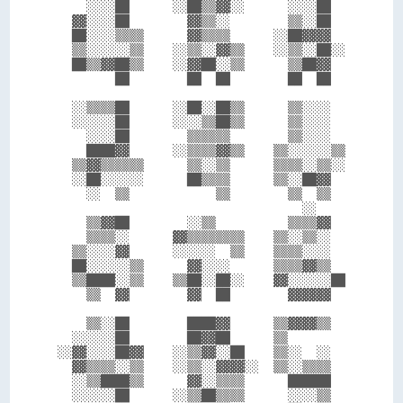
    ░░░░██      ░░██▒▒▓▓░░      ░░░░██  

  ▓▓░░░░██        ▓▓▒▒░░        ▒▒░░██  

  ██░░░░▒▒▒▒      ▓▓▒▒▒▒      ░░██▓▓▓▓  

  ▒▒░░░░░░▒▒    ░░▒▒░░▓▓▒▒    ░░▒▒░░██░░

  ██▒▒▓▓██▒▒    ░░▓▓██░░▒▒      ▒▒██▓▓  

        ██        ██  ██        ██  ██  

  ░░▒▒▒▒██      ░░██░░██▒▒      ▒▒░░░░  

  ░░░░░░██      ░░░░▒▒██▒▒      ▒▒░░░░  

    ░░░░██        ▒▒▒▒▒▒        ▒▒░░░░  

    ████▓▓      ░░▒▒▒▒▓▓▒▒    ▒▒░░░░░░▒▒

  ▒▒▓▓▒▒▒▒▒▒      ▒▒░░▒▒      ▒▒▒▒░░▒▒░░

  ░░██░░░░░░      ██▒▒▒▒      ▒▒░░██▓▓  

    ░░  ▒▒            ▒▒        ▒▒  ▒▒  

                                  ░░    

    ▒▒▓▓██        ░░▒▒          ▒▒▒▒▓▓  

    ▒▒▒▒░░      ▓▓▒▒▒▒▒▒▒▒    ▒▒░░▒▒░░  

  ▒▒░░░░▓▓      ░░░░░░  ▒▒    ▒▒▒▒░░░░  

  ██░░░░░░▒▒      ▓▓░░░░      ▒▒▒▒▓▓▒▒  

  ▒▒████░░▒▒    ▒▒██░░██░░    ▓▓░░░░░░██

    ▒▒  ▓▓        ▓▓  ██        ▓▓▓▓▓▓  

    ▒▒░░██        ████▓▓      ▒▒▓▓▓▓▒▒  

  ░░░░░░██        ██▓▓██      ▒▒        

░░▓▓░░░░██▓▓    ░░▒▒▓▓░░██    ▒▒░░  ░░  

  ▓▓▒▒▒▒░░▒▒    ░░▒▒░░▓▓▓▓░░  ▒▒░░▒▒▒▒  

  ░░▒▒████▒▒      ▓▓░░▒▒▒▒      ██████  

  ░░░░░░██      ░░▒▒██▒▒▒▒      ░░░░▒▒  
