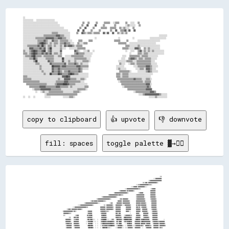
░░                                                                                                                      

░░░░░░░░░░  ░░░░░░░░░░░░░░░░░░                                                                                          

░░░░░░░░░░░░░░░░░░░░░░░░░░░░░░░░░░                ▒▒  ▒▒    ▒▒    ▒▒▒▒▒▒  ░░▒▒▒▒    ▒▒  ░░░░  ▒▒                        

░░░░░░░░░░░░░░░░░░░░░░░░░░░░░░░░░░░░              ▒▒  ▓▓    ▓▓    ▒▒      ▒▒      ░░▒▒░░░░░░  ▒▒                        

░░░░░░░░░░░░░░░░░░░░░░░░░░░░░░░░░░░░░░░░          ▒▒  ▓▓    ▒▒    ▒▒▒▒▒▒  ▒▒▒▒▒▒  ▒▒░░▒▒░░░░  ▒▒                        

░░░░░░░░░░░░░░░░░░░░░░░░░░░░░░░░░░░░░░░░░░░░      ▓▓  ▓▓    ▒▒    ▒▒      ▒▒  ▓▓  ▒▒▒▒▓▓░░▓▓  ▓▓                        

░░░░░░░░░░░░░░░░░░░░░░░░░░░░▒▒▒▒▒▒░░░░░░░░░░░░    ▒▒  ▓▓▒▒░░▒▒▒▒░░▒▒▒▒▒▒  ▓▓░░▓▓  ▓▓  ▒▒░░▒▒░░▒▒                        

░░░░░░░░░░░░░░░░░░░░▒▒▒▒▒▒▒▒▒▒▒▒▓▓▓▓▒▒▒▒░░░░░░                                                          ░░░░░░░░        

░░░░░░░░░░░░▒▒▒▒▒▒▒▒▒▒▓▓▓▓▓▓▓▓▒▒▒▒▓▓▓▓▒▒▒▒░░░░                ░░              ░░        ░░          ░░░░░░░░░░░░░░░░    

░░░░░░░░░░░░░░▒▒▒▒▒▒▓▓▒▒░░░░▓▓▒▒▒▒░░▒▒▒▒▒▒▒▒░░░░    ▒▒▒▒    ▒▒▒▒              ▒▒▒▒▒▒    ▒▒      ░░░░░░░░░░░░░░░░░░░░░░  

░░░░░░░░░░░░░░▒▒▓▓██▓▓▒▒░░▒▒░░▒▒▒▒░░▒▒▒▒▓▓▒▒▒▒░░░░  ▒▒░░░░▒▒▒▒                    ▒▒▒▒▒▒▒▒  ░░░░░░░░░░░░░░░░░░░░░░░░░░  

░░░░▒▒▒▒▒▒▒▒▒▒▓▓▒▒██▒▒░░▒▒▒▒░░▒▒░░░░▒▒░░▓▓▒▒▓▓▓▓▒▒░░▒▒▒▒▒▒                            ▒▒▒▒░░░░░░░░▒▒░░░░░░░░░░░░░░░░░░░░

░░░░░░▓▓▓▓▒▒▒▒▒▒▓▓▒▒▓▓░░▒▒██░░░░░░░░▒▒░░░░  ░░░░░░░░▒▒▒▒▒▒▒▒                        ▒▒▒▒▒▒░░░░░░▓▓▓▓▒▒  ▒▒░░▒▒░░░░░░░░░░

▒▒░░░░▒▒▓▓██▓▓▒▒▒▒▓▓██░░▒▒▓▓░░░░░░░░▓▓        ▓▓▒▒░░  ░░░░▒▒  ░░                    ░░  ░░░░  ▒▒▓▓░░▒▒░░▒▒░░▒▒░░░░░░░░░░

▒▒▒▒░░▒▒▓▓██▓▓▒▒▒▒▓▓▒▒▓▓▒▒▓▓░░▒▒▒▒░░▒▒        ▒▒▓▓▒▒▒▒▒▒░░░░░░░░                        ░░    ▒▒▒▒░░▒▒▒▒░░░░░░░░░░░░░░░░

░░▒▒▒▒▒▒▓▓██▒▒▒▒▒▒░░▒▒▒▒▒▒▒▒▒▒░░░░▒▒▒▒  ░░░░░░▒▒▒▒▒▒▒▒▒▒▒▒░░░░░░░░                    ░░░░  ▒▒▒▒▒▒▒▒▒▒░░▒▒▒▒▒▒░░░░░░░░░░

░░░░░░▒▒▒▒██▒▒░░░░░░░░▒▒▒▒▒▒▒▒░░░░░░░░██░░░░░░░░░░▒▒▒▒▒▒▒▒▒▒▒▒░░░░                    ░░░░  ▒▒▓▓▓▓▒▒░░▒▒▒▒░░▒▒▒▒▒▒░░░░░░

░░░░░░░░░░▒▒██░░░░░░░░░░▓▓▒▒▒▒░░░░░░░░▓▓░░░░▒▒░░░░▒▒░░░░░░▒▒▒▒▒▒░░                  ░░░░░░░░▒▒▒▒▒▒░░░░▒▒▒▒▒▒▒▒▒▒▒▒▒▒░░░░

░░░░░░░░░░░░▒▒▒▒░░░░░░░░░░▓▓▒▒▒▒▒▒▒▒▒▒▒▒▓▓░░▒▒▒▒▒▒▓▓▒▒░░▒▒░░░░░░                    ▒▒░░░░  ░░▒▒▒▒░░▒▒▒▒▒▒▒▒▒▒▒▒▒▒░░░░░░

░░░░░░░░░░░░░░░░▒▒░░░░░░░░░░██▓▓▓▓▓▓▒▒▓▓▓▓▒▒▒▒▒▒▒▒▒▒▓▓▓▓▒▒▒▒▒▒▒▒                  ░░░░░░░░      ░░░░▒▒▒▒▒▒▒▒▓▓▓▓▒▒░░░░░░

░░░░░░░░░░░░░░░░▒▒░░░░░░░░░░▓▓▒▒▒▒▓▓▒▒▒▒▒▒▒▒▒▒▒▒▒▒▒▒▒▒▓▓▒▒░░░░░░                  ░░▒▒░░░░░░      ░░░░▒▒▒▒░░▓▓▓▓▒▒░░░░  

░░░░░░░░░░░░░░░░░░▒▒░░░░░░░░▓▓▒▒▒▒▓▓▒▒░░▒▒▒▒▓▓▒▒▒▒▒▒▒▒▓▓▒▒                        ▒▒▒▒▒▒▒▒▒▒░░    ░░░░░░░░▒▒▓▓▒▒░░░░░░  

░░░░░░░░░░░░░░░░░░░░▒▒░░░░██▒▒▒▒▒▒██▓▓▒▒▒▒▒▒▓▓██▓▓▒▒▒▒░░░░░░░░░░                  ▒▒▒▒░░▒▒▒▒▒▒░░░░░░░░░░░░░░░░░░░░░░░░  

▒▒▒▒░░░░░░░░░░░░░░░░░░░░░░░░░░░░░░░░░░▓▓▓▓██▓▓░░░░░░░░░░░░░░░░░░                  ▒▒▒▒░░▒▒▒▒▒▒░░░░░░░░░░░░░░░░░░░░░░    

▒▒▒▒▒▒▒▒░░░░░░░░░░░░░░░░░░░░░░░░░░▒▒░░░░▓▓▓▓▓▓▒▒▒▒▒▒░░░░▒▒▒▒░░                    ▒▒▒▒▒▒▒▒▒▒▒▒▒▒▒▒▓▓▒▒▒▒▒▒░░░░▒▒▒▒░░    

▒▒▒▒▒▒▒▒▒▒▒▒▒▒▒▒░░░░░░░░░░░░░░░░▒▒▒▒▒▒▒▒▓▓▓▓▒▒▒▒▒▒▒▒▒▒▒▒░░░░                      ░░▒▒▒▒▒▒▒▒▒▒▒▒▒▒▒▒▒▒▒▒▒▒░░▒▒▒▒▒▒      

  ▒▒▒▒▒▒▒▒▒▒▒▒▒▒▒▒▒▒▒▒░░░░░░░░▒▒▓▓▓▓▓▓████▓▓▒▒▒▒▒▒░░░░░░░░░░░░                      ▒▒▒▒▒▒▒▒▒▒▒▒▒▒▒▒▒▒▒▒▒▒▒▒▓▓▓▓░░      

    ▒▒▒▒▒▒▒▒▒▒▓▓▓▓▓▓▒▒▒▒▒▒▒▒▒▒▓▓▓▓▒▒▒▒▒▒▒▒░░▒▒░░░░░░░░░░░░▒▒▒▒                      ░░▒▒▒▒▒▒▒▒▒▒▒▒▒▒▒▒▒▒▒▒▒▒▓▓▒▒        

      ░░▒▒▒▒▒▒▓▓▓▓▓▓▓▓▓▓▒▒▒▒▒▒▒▒▒▒░░░░░░░░░░░░░░░░▒▒▒▒▒▒▒▒░░                          ▒▒▒▒▒▒▒▒▒▒▒▒▒▒▒▒▒▒▓▓▓▓▓▓          

        ░░  ░░▒▒░░░░▒▒▒▒▒▒▒▒▒▒▒▒▒▒░░░░░░░░░░▒▒▒▒▒▒░░                                  ░░▒▒▒▒▒▒▒▒▒▒▒▒▒▒▓▓▓▓▒▒            

              ░░▒▒▒▒▒▒▒▒▒▒▒▒▒▒▒▒▒▒▒▒▒▒▒▒▒▒▒▒▒▒                                        ░░░░▒▒▓▓▓▓▓▓▓▓▓▓▓▓▓▓▒▒░░░░░░      

copy to clipboard
👍 upvote
👎 downvote
fill: spaces
toggle palette ▓→✊🏽
                                                                                                                                                                                                                
                                                                                                                                                                                                ░░▒▒            
                                                                                                                                                                                    ░░░░▓▓▓▓▓▓▓▓▓▓▓▓            
                                                                                                                                                                          ░░▒▒▓▓▓▓▓▓▓▓▓▓▓▓▓▓▓▓▓▓▓▓▓▓            
                                                                                                                                                              ░░▒▒░░▓▓▓▓░░▓▓▓▓▓▓▓▓▓▓▓▓▓▓▓▓▒▒░░                  
                                                                                                                                                  ░░░░▒▒▒▒▓▓▓▓▓▓▓▓▓▓▓▓▓▓▓▓▒▒▒▒▒▒░░                              
                                                                                                                                        ░░░░▒▒▓▓▓▓▓▓░░▓▓▓▓▓▓▓▓▓▓▓▓▒▒░░░░                                        
                                                                                                                            ░░░░▓▓▓▓▓▓▓▓▓▓▓▓▓▓▓▓▓▓▓▓▓▓▒▒▒▒░░                  ░░▒▒▓▓▓▓▓▓                        
                                                                                                                ░░▒▒▓▓▓▓▓▓▓▓▓▓░░▓▓▒▒▓▓▓▓▓▓▓▓▒▒░░                              ▓▓▓▓▓▓▓▓▓▓                        
                                                                                                      ░░▓▓▓▓▓▓▓▓▓▓▓▓▓▓▓▓▓▓▓▓▓▓▓▓▒▒░░                  ░░▒▒▓▓▓▓▓▓              ▓▓▓▓▓▓▓▓▓▓                        
                                                                                            ▒▒▓▓▓▓▓▓▓▓▓▓▓▓▓▓▓▓▒▒▓▓▓▓▒▒▒▒░░                        ▒▒▓▓▓▓▓▓▓▓▓▓▓▓▓▓            ▓▓▓▓▓▓▓▓▓▓                        
                                                                              ░░▒▒▓▓▓▓▓▓▓▓▓▓▓▓▓▓▓▓▓▓▓▓▓▓▓▓▒▒░░                                    ▒▒▓▓▓▓▓▓▓▓▓▓▓▓▓▓            ▓▓▓▓▓▓▓▓▓▓░░                      
                                                                    ░░▒▒▓▓▓▓▓▓▓▓▓▓▓▓▓▓▓▓▓▓▓▓▓▓▒▒░░                ▒▒▓▓░░▓▓▓▓▓▓▓▓▓▓░░              ▒▒▓▓▓▓▓▓▓▓▓▓▓▓▓▓▒▒          ▒▒▓▓▓▓▓▓▓▓▒▒                      
                                                        ░░▒▒▓▓▒▒▓▓▓▓▓▓▒▒▓▓▓▓▓▓▓▓▓▓▒▒▒▒░░                      ▓▓▓▓▓▓▓▓  ▓▓▓▓▓▓▓▓▓▓▓▓▒▒            ▓▓▓▓▓▓▓▓▓▓▓▓▓▓▓▓▓▓          ░░▓▓▓▓▓▓▓▓▓▓                      
                                            ░░▒▒▓▓▓▓▓▓▓▓▓▓▓▓▓▓▓▓▓▓▓▓▓▓▒▒░░░░                  ░░▒▒▓▓        ▓▓▓▓▓▓▓▓▓▓░░▓▓▓▓▓▓▓▓▓▓▓▓▓▓            ▓▓▓▓▓▓▓▓▒▒▓▓▓▓▓▓▓▓▒▒          ▓▓▓▓▓▓▓▓▓▓                      
                                ░░░░▒▒▓▓▓▓▓▓▓▓▓▓▓▓▓▓▓▓▓▓▓▓▓▓▒▒░░                  ░░▒▒  ▓▓▓▓▓▓▓▓▓▓▓▓░░    ▓▓▓▓▓▓▓▓▓▓▓▓░░░░░░▓▓▓▓▓▓▓▓▓▓▒▒          ▓▓▒▒▓▓▓▓▒▒▓▓▓▓▓▓▓▓▓▓          ▓▓▓▓▓▓▓▓▓▓                      
                      ░░░░▓▓▓▓▓▓▓▓▓▓▓▓▓▓▓▓▓▓▓▓▓▓▒▒▒▒                        ▓▓▓▓▓▓▓▓▓▓  ▓▓▓▓▓▓▓▓▓▓▓▓▒▒    ▓▓▓▓▓▓▓▓▓▓          ▓▓▓▓▓▓▓▓▓▓          ▓▓▓▓▒▒▓▓  ▒▒▓▓▓▓▓▓▓▓░░        ▓▓▓▓▓▓▓▓▓▓                      
          ░░▒▒▓▓▓▓░░▓▓▓▓▓▓▓▓▓▓▒▒▓▓▓▓▓▓▒▒░░                                  ▓▓▓▓▓▓▓▓▓▓░░▓▓▓▓▓▓▓▓▓▓▓▓▒▒    ▓▓▓▓▓▓▓▓▓▓          ▓▓▓▓▓▓▓▓▓▓          ▓▓▓▓▓▓▓▓░░  ▓▓▓▓▓▓▓▓▓▓        ▒▒▓▓▓▓▓▓▓▓░░                    
  ░░▓▓▓▓▓▓▓▓▓▓▓▓▓▓▓▓▓▓░░▓▓▒▒░░                    ░░▓▓▓▓▓▓▓▓                ▒▒▓▓▓▓▓▓▓▓▒▒▒▒▒▒░░            ▓▓▓▓▓▓▓▓▓▓          ▓▓▓▓▓▓░░░░          ▓▓▓▓▓▓▓▓░░  ▓▓▓▓▓▓▓▓▓▓░░      ░░▓▓▓▓▓▓▓▓▒▒                    
    ▓▓▓▓▓▓▓▓▓▓▒▒▒▒░░                              ░░▓▓▓▓▓▓▓▓                ░░▓▓▓▓▓▓▓▓▓▓                  ▓▓▓▓░░▓▓▓▓                  ░░          ▓▓▓▓▓▓░░      ▓▓▓▓▓▓▓▓▓▓      ░░▓▓▓▓▓▓▓▓▓▓                    
    ▒▒░░                  ░░▒▒▓▓▓▓                ▓▓▒▒▓▓▓▓██░░                ▓▓▓▓██▓▓▓▓                  ▓▓▓▓▓▓▓▓▓▓░░    ░░▒▒▓▓▓▓▓▓▓▓▒▒▒▒        ▓▓▓▓▓▓▓▓░░    ▓▓▓▓▓▓▓▓▒▒        ▓▓▓▓▓▓▓▓▓▓                    
              ░░▒▒      ▓▓▓▓▒▒▓▓▓▓                ▒▒▓▓▓▓▓▓▓▓░░                ▓▓▓▓▓▓▓▓▓▓░░                ▓▓▓▓▓▓▒▒▓▓▒▒    ▓▓██▓▓▓▓▓▓▓▓▓▓▒▒      ░░▓▓▓▓▓▓▓▓░░    ▒▒▓▓▓▓▓▓▓▓▒▒      ▓▓▓▓▓▓▓▓▓▓                    
        ▓▓▓▓▓▓▓▓▓▓░░    ▒▒▒▒▓▓▓▓▓▓                ▒▒██▒▒▓▓██▒▒░░░░    ░░    ░░▓▓▓▓██████░░░░░░  ░░▒▒▓▓░░  ░░██▓▓▓▓▓▓▓▓░░░░▓▓██████▓▓▓▓██▓▓      ▒▒████▓▓▓▓░░▓▓▓▓██▓▓▓▓▓▓▓▓▓▓      ▓▓▓▓▓▓▓▓▓▓░░          ░░      
        ▓▓▓▓▓▓▓▓▓▓░░    ▓▓▓▓▓▓▓▓▓▓              ░░░░▓▓▓▓▓▓██▓▓  ░░░░  ░░    ░░▓▓▓▓██▓▓▓▓▒▒▓▓▓▓▓▓██▓▓▓▓▒▒  ░░██░░▓▓██▓▓    ▒▒▓▓▒▒▓▓▓▓██▓▓▓▓    ░░▓▓▓▓▓▓▓▓▓▓░░▓▓██▓▓▓▓▓▓▓▓▓▓▓▓▓▓    ▒▒▓▓▓▓▓▓▓▓▒▒▒▒▓▓▓▓▓▓▓▓▓▓      
        ▒▒▓▓▓▓▓▓▒▒▓▓    ▓▓▓▓▓▓▓▓▓▓░░            ░░  ▓▓▓▓▓▓██▒▒    ░░  ░░    ░░▒▒▓▓██▓▓▓▓▓▓▓▓▓▓▓▓██▓▓▓▓▒▒  ░░▓▓░░▓▓██▓▓      ░░  ▓▓▓▓██▓▓▓▓    ░░▓▓▓▓▓▓▓▓▓▓░░██▓▓▓▓▓▓░░▓▓▓▓▓▓▓▓    ░░▓▓▓▓▓▓▓▓▓▓░░▓▓▓▓▓▓▓▓▓▓░░    
        ░░▓▓▓▓▓▓▓▓▓▓    ▒▒▓▓▓▓▓▓▓▓▒▒              ░░████▓▓██▓▓    ░░  ░░    ░░░░▓▓▒▒▓▓▓▓▓▓▒▒▓▓▓▓████▓▓▓▓  ░░░░▓▓▓▓▓▓██▒▒░░  ░░  ▒▒▓▓▓▓▓▓▓▓░░░░░░▒▒▓▓▓▓▓▓▓▓▒▒▓▓▒▒░░  ▓▓▓▓▓▓▓▓▒▒▒▒    ▓▓▓▓▓▓▓▓▓▓  ▓▓▓▓▓▓▓▓▓▓▒▒    
        ░░▓▓▓▓▓▓▓▓▓▓    ░░▓▓▓▓▓▓▓▓▓▓                ▓▓██▓▓██▓▓░░  ░░  ░░    ░░  ▓▓██▓▓▓▓██░░▒▒░░░░        ░░░░▓▓▓▓▓▓▓▓░░░░  ░░░░░░▓▓▓▓▓▓▓▓▒▒  ░░▓▓▓▓▓▓▓▓▓▓░░  ░░    ░░▓▓▓▓▓▓▓▓▓▓    ▓▓▓▓▓▓▓▓▓▓  ▓▓▒▒▒▒          
          ▓▓▓▓▓▓▓▓▓▓      ▓▓▓▓▓▓▓▓▓▓            ░░░░▒▒██▓▓██▓▓▒▒  ░░  ░░░░░░░░  ▓▓████▒▒▓▓░░░░  ░░░░░░░░  ░░▒▒▓▓▓▓████▓▓░░    ░░░░▓▓▓▓████▒▒    ██████▓▓▓▓░░    ░░    ▓▓▓▓▓▓▓▓▓▓▒▒  ▓▓▒▒░░░░                    
          ▓▓▓▓▓▓▓▓▓▓░░    ▓▓▓▓▓▓▒▒▓▓                ░░▓▓▓▓▓▓▓▓▒▒                ▓▓▓▓▓▓▓▓▓▓░░                ░░▓▓▓▓▓▓▓▓▓▓        ░░▓▓▓▓▓▓▒▒      ▓▓▓▓▓▓▓▓▓▓            ▒▒▓▓▓▓▒▒░░                  ░░▒▒▓▓▓▓▓▓▒▒  
          ▓▓▓▓▓▓▓▓▓▓▒▒    ▓▓▓▓▓▓▓▓▓▓                  ▓▓▓▓▓▓▒▒▓▓                ▒▒▓▓▓▓▓▓▓▓▒▒                  ▓▓▓▓▓▓▓▓▓▓▒▒    ▒▒▓▓▓▓▓▓▓▓░░▓▓    ▓▓▓▓▓▓▓▓▒▒                            ░░▒▒▓▓▓▓▓▓▓▓▓▓▓▓▓▓▓▓▓▓▓▓  
          ▒▒▓▓▓▓▓▓▓▓▓▓    ▒▒▒▒▓▓▓▓▓▓░░                ▓▓▓▓▓▓▓▓▓▓                ▒▒▓▓▓▓▓▓▓▓▓▓                  ▓▓▓▓▓▓▓▓▓▓▓▓▓▓  ▓▓▓▓▓▓▓▓▓▓▒▒▓▓    ▓▓▓▓▓▓░░                  ░░▒▒▒▒▓▓▓▓██▓▓▓▓▒▒▓▓░░▓▓▓▓▓▓▒▒░░      
          ░░▓▓▓▓▓▓▓▓▓▓      ▓▓▓▓▓▓▓▓▓▓                ▓▓▓▓▓▓▓▓▓▓                  ▓▓▓▓▓▓▓▓▓▓    ░░▒▒▓▓░░▓▓      ▓▓▓▓▓▓▓▓▓▓▓▓░░▓▓▓▓▓▓░░  ▓▓▒▒                    ░░▒▒▓▓░░▒▒▓▓▓▓▓▓▓▓▒▒░░▒▒▓▓░░░░░░                
            ▓▓▓▓▓▓▓▓▓▓    ░░▓▓▓▓▓▓▓▓▓▓                ░░▓▓▓▓▓▓▓▓░░                ▓▓▓▓▓▓▓▓▓▓  ▓▓▓▓▓▓▓▓▒▒▒▒░░      ▓▓▓▓▓▓▓▓▓▓░░▓▓▓▓                  ░░▒▒▓▓▓▓▒▒▓▓▓▓▓▓▓▓▒▒▓▓▓▓▓▓▒▒░░░░                            
            ▓▓▓▓▓▓▓▓▓▓      ▓▓▓▓▓▓▓▓▓▓                ▒▒▓▓▓▓▓▓▓▓▒▒        ░░▒▒    ▓▓▓▓▓▓▓▓▓▓  ▓▓▓▓▓▓▓▓▒▒▓▓▒▒                            ░░▒▒▓▓▓▓▓▓▓▓▓▓▓▓▓▓▓▓▒▒▒▒▓▓▓▓▒▒░░                                        
            ▓▓▓▓▓▓▓▓▓▓░░    ▓▓▓▓▓▓▓▓▓▓                ░░▓▓▒▒▓▓▓▓▓▓░░▓▓▓▓▓▓▓▓▓▓░░  ▓▓▓▓▓▓▓▓▓▓░░▓▓▓▓▓▓▓▓▓▓▒▒░░                  ░░▒▒▓▓▓▓▓▓▓▓▓▓▓▓▓▓▓▓▓▓▓▓▓▓▒▒                                                      
            ▒▒▓▓▓▓▓▓▓▓░░    ▓▓▓▓▓▓▓▓▓▓░░          ░░    ▓▓▓▓░░  ▓▓  ▓▓▓▓▓▓▓▓▓▓▒▒  ▒▒▓▓▓▓▓▓▓▓░░░░                  ░░▒▒▓▓▓▓▓▓▓▓▓▓▓▓▓▓▓▓▓▓▓▓▓▓▓▓▒▒░░                                                              
            ░░▓▓▓▓▓▓░░▓▓    ▒▒▓▓▓▓▓▓▓▓▒▒░░▒▒▓▓▓▓▓▓▓▓    ▓▓▓▓▓▓▒▒▓▓  ▓▓▓▓▓▓▓▓▓▓▓▓                      ░░▒▒▓▓▓▓▓▓▓▓▓▓▓▓░░▓▓▓▓▓▓▓▓▓▓▒▒░░                                                                          
              ▓▓▓▓▓▓▓▓▓▓    ░░▓▓▓▓▓▓▓▓▓▓░░▓▓▓▓▓▓▓▓▓▓░░  ▓▓▓▓▓▓▓▓▓▓░░▒▒▒▒░░                  ░░▒▒▓▓░░░░▓▓▓▓▓▓▓▓▓▓▓▓░░▓▓▓▓░░                                                                                      
              ▓▓▓▓▓▓▓▓▓▓      ▓▓▒▒▓▓▓▓▓▓  ▓▓▓▓▓▓▓▓▓▓▒▒  ░░▒▒░░                  ░░▒▒▓▓▓▓▓▓▓▓▓▓▓▓▓▓▓▓▓▓▓▓▓▓▓▓░░░░                                                                                                
              ▓▓▓▓▓▓▓▓▓▓      ▓▓▓▓▓▓▓▓▓▓  ▓▓▓▓▒▒▒▒                  ░░░░▓▓▓▓▓▓▓▓▓▓▓▓▓▓▓▓▓▓▓▓▓▓▓▓▒▒░░                                                                                                            
              ▓▓▓▓▓▓▓▓▓▓░░    ▓▓▓▓▒▒░░░░                ░░░░▒▒▓▓▓▓▓▓▓▓▓▓▓▓▓▓▓▓▓▓▓▓▓▓▒▒░░                                                                                                                        
              ▒▒▓▓▓▓▓▓▓▓░░                    ░░▒▒▓▓▓▓▓▓▓▓▓▓▓▓▓▓▓▓▒▒▓▓▒▒▒▒▒▒░░                                                                                                                                  
              ░░                  ░░▒▒▓▓▓▓▓▓▓▓▓▓▓▓▓▓▓▓▓▓▓▓▓▓▓▓▒▒                                                                                                                                                
                      ░░░░▒▒▓▓▓▓▓▓▓▓▓▓▓▓▓▓▓▓▓▓▓▓▓▓▒▒░░                                                                                                                                                          
            ░░▒▒▓▓▓▓▓▓▓▓▓▓▓▓▓▓▓▓▓▓▓▓▓▓▒▒░░░░                                                                                                                                                                    
            ▓▓▓▓▓▓▓▓▓▓▓▓▓▓▓▓▒▒░░                                                                                                                                                                                
            ░░▓▓▒▒░░                                                                                                                                                                                            
                                                                                                                                                                                 