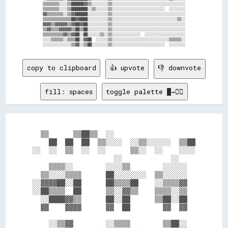
▒▒▒▒▒▒▒▒░░░░▒▒██████▓▓▒▒░░░░░░░░▒▒░░░░░░░░░░░░░░░░░░░░░░░░░░░░░░░░░░░░

▒▒▒▒▒▒▒▒░░░░▒▒████████░░▒▒░░░░░░▒▒░░░░░░░░░░░░░░░░░░░░░░░░░░  ░░░░░░░░

▓▓▒▒▒▒▒▒▒▒░░▒▒▓▓██████░░░░░░░░░░▒▒░░░░░░░░░░░░░░░░░░░░░░░░░░░░░░░░░░░░

▒▒▒▒▒▒▒▒▒▒▒▒▒▒██▓▓████░░░░░░░░░░▒▒░░░░░░░░░░░░░░░░░░░░░░░░░░░░░░░░▒▒░░

▓▓▓▓▒▒▓▓▓▓▓▓▒▒▓▓██▓▓██░░░░░░░░░░▒▒░░░░░░░░░░░░░░░░░░░░░░░░░░░░░░░░░░░░

▒▒▓▓▒▒▒▒▓▓▓▓▓▓▒▒██▒▒██░░░░░░░░░░▒▒░░░░░░░░░░░░░░░░░░░░░░░░░░░░░░░░░░░░

▒▒▒▒▒▒▒▒▒▒▓▓▒▒▓▓██░░██░░░░░░▒▒░░▒▒░░░░░░░░░░░░░░  ░░░░░░░░░░░░░░░░░░░░

░░░░▒▒▒▒▒▒░░▒▒▒▒██░░▓▓██  ░░░░░░▒▒░░░░░░░░░░░░░░░░░░░░░░░░░░░░▒▒▒▒▒▒░░

copy to clipboard
👍 upvote
👎 downvote
fill: spaces
toggle palette ▓→✊🏽
  ▒▒      ▒▒██▒▒  ░░                    

    ██  ██  ██  ▒▒░░░░  ░░▒▒░░░░░░  ▒▒██

░░  ░░  ▒▒  ░░  ░░      ▒▒░░  ░░    ░░░░

                    ░░            ░░    

    ▒▒▒▒░░        ░░░░▒▒        ░░░░░░  

  ▒▒░░░░▒▒▒▒      ██░░░░░░░░  ▒▒░░░░░░  

░░▓▓▓▓██░░██      ██▒▒▒▒██    ░░▒▒▒▒▓▓  

░░██▒▒▒▒  ██      ▒▒░░▓▓▒▒    ▒▒▒▒░░▒▒  

  ░░████▓▓▒▒      ██░░██      ▒▒██░░██  

  ▓▓    ▓▓▓▓      ▓▓  ██        ▓▓  ▓▓  

    ░░▒▒▓▓        ░░▒▒▒▒        ▒▒██░░  
