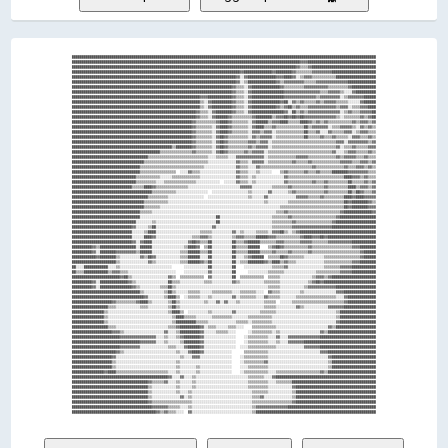
████████████████████████████████████████████████████████████████████████████████████████████████████████████████████████████████████████████████████████
██████████████████████████████████████████████████████████████████████████████████████████████████████████████████▓▓▓▓██████████████████████████████████
████████████████████████████████████████████████████████████████████████████████████████████████████████████████▓▓▒▒▒▒▓▓████████████████████████████████
████████████████████████████████████████████████████████████████████████████████████▓▓██████████████▓▓████████▓▓▒▒▒▒▒▒▒▒▓▓▓▓▓▓▓▓▓▓██████████████████████
██████████████████████████████████████████████████████████████████████████████████▓▓░░▓▓██████████████▓▓▓▓████▓▓░░▒▒▓▓▓▓▒▒▒▒▒▒▒▒▒▒▒▒████████████████████
██████████████████████████████████████████████████████████████████████████████████▓▓░░▒▒██████████████▓▓▒▒▓▓▓▓▓▓▓▓▓▓▒▒▒▒▒▒▓▓▓▓▓▓▓▓▓▓▓▓▓▓▓▓██████████████
████████████████████████████████████████████████████████████████████████████████▓▓▒▒▒▒░░▓▓██████████████▓▓▒▒▒▒▒▒▒▒▒▒▓▓▓▓▓▓▓▓▓▓▓▓▒▒▒▒▒▒▒▒▒▒▓▓████████████
████████████████████████████████████████████████████████████████████████████████▓▓▒▒▒▒░░▓▓████████████████▓▓▓▓▓▓▓▓▓▓▓▓▓▓▓▓▓▓▒▒▒▒▓▓▓▓▓▓▒▒░░░░▓▓██████████
████████████████████████████████████████████████████████████████▓▓▓▓████████████▓▓▒▒▒▒░░▓▓████████████████▓▓▓▓▓▓▓▓▓▓▓▓▓▓▓▓▒▒▓▓▓▓▓▓▓▓▓▓░░▒▒▓▓▓▓▓▓▓▓██████
████████████████████████████████████████████████████████████████▒▒░░▓▓██████████▓▓▒▒▒▒░░▓▓██████████████▓▓██░░▓▓▒▒▓▓▒▒▒▒▒▒▓▓▒▒▓▓▓▓▓▓▒▒▒▒▒▒░░░░░░▓▓██████
████████████████████████████████████████████████████████████████▒▒░░▓▓██████████▓▓▒▒▒▒░░▓▓████████████▓▓▒▒▓▓██▒▒▓▓▒▒▒▒▓▓▓▓▓▓▓▓▓▓▓▓▓▓▒▒▓▓▓▓░░▒▒▒▒▓▓▓▓████
██████████████████████████████████████████████████████████████▓▓▒▒▒▒░░▓▓████████▓▓▒▒▒▒░░▓▓████████████████▓▓░░██▒▒▓▓▒▒▓▓▓▓▓▓▓▓▓▓▓▓▓▓▓▓░░▒▒▓▓▒▒▒▒▓▓▓▓▓▓██
██████████████████████████████████████████████████████████████▓▓▒▒▒▒░░▓▓██████▓▓▒▒▒▒▒▒▒▒▒▒▓▓████████▒▒▓▓▓▓██▓▓██▓▓██▓▓▓▓▓▓▓▓▓▓▓▓▓▓▓▓▒▒░░▒▒▒▒▒▒▒▒▓▓▒▒▓▓██
████████████████████████████████████████████████████████████▓▓▒▒▒▒▒▒▒▒▒▒▓▓████▓▓▒▒▒▒▒▒▒▒░░▓▓██████▒▒▓▓▓▓████▒▒▒▒▒▒████▓▓▒▒▓▓▒▒▓▓▒▒▒▒▒▒▒▒▒▒▒▒▓▓▒▒▓▓▓▓▒▒▓▓
████████████████████████████████████████████████████████████▓▓▒▒▒▒▒▒▒▒░░▓▓████▓▓▒▒▒▒▒▒▒▒░░▓▓████▒▒▒▒▓▓▒▒▒▒▒▒▒▒▒▒▒▒▒▒██▒▒▓▓▓▓▓▓▓▓░░▒▒▒▒▓▓▓▓▓▓▒▒░░▓▓▒▒▓▓▒▒
████████████████████████████████████████████████████████████▓▓▒▒▒▒▒▒▒▒░░▓▓████▓▓▒▒▒▒▒▒▒▒░░▓▓▓▓▒▒▓▓▓▓░░▒▒▒▒▒▒▒▒▒▒▒▒▒▒██▒▒▒▒▓▓░░░░▓▓▒▒▒▒▒▒▓▓▓▓░░▒▒▓▓▓▓▒▒▒▒
████████████████████████████████████████████████████████████▓▓▒▒▒▒▒▒▒▒░░▓▓██▓▓▒▒▒▒▒▒▒▒▒▒░░▓▓▒▒▓▓▓▓▓▓░░▒▒▒▒▒▒▒▒▒▒▒▒▒▒██▒▒▒▒▒▒▓▓▒▒▒▒▓▓▒▒▒▒▒▒░░▓▓▓▓▒▒▒▒▓▓▒▒
████████████████████████████████████████████████████████████▓▓▒▒▒▒▒▒▒▒░░▓▓██▓▓▒▒▒▒▒▒▒▒▒▒▓▓▓▓▒▒▓▓▓▓░░▒▒▒▒▒▒▒▒▒▒▒▒▒▒▒▒▒▒▒▒▒▒▒▒▒▒▒▒▒▒▒▒▓▓▓▓░░▓▓▓▓▓▓▓▓▓▓▒▒▓▓
██████████████████████████████████████████████████▒▒████████▓▓▒▒▒▒▒▒▒▒░░▓▓██▓▓▒▒▒▒▒▒▒▒▒▒▓▓▒▒▓▓▓▓▓▓░░▒▒▒▒▒▒▒▒▒▒▒▒▒▒▒▒▒▒▒▒▒▒▒▒▒▒▒▒▒▒▒▒▓▓░░▒▒▒▒▓▓▒▒▒▒▒▒▓▓▓▓
████████████████████████████████████████████▒▒▒▒▒▒▒▒▒▒▒▒▒▒▒▒▓▓▒▒▒▒▒▒▒▒░░▓▓██▓▓▒▒▒▒▒▒▒▒▓▓▒▒▓▓▓▓▓▓░░▒▒▒▒▒▒▒▒▒▒▒▒▒▒▒▒▒▒▒▒▒▒▒▒▒▒▒▒▒▒▒▒▓▓░░░░▒▒▓▓▓▓▒▒▒▒▒▒▓▓▒▒
██████████████████████████████████████▒▒▒▒▒▒▒▒▒▒▒▒▒▒▒▒▒▒▒▒▒▒▒▒▒▒▒▒▒▒░░░░▒▒▒▒▒▒░░░░▓▓▓▓▓▓▓▓▓▓▓▓▓▓░░▒▒▒▒▒▒▒▒▒▒▒▒▒▒▓▓▓▓▓▓▒▒▒▒▒▒▒▒▒▒▒▒▒▒▓▓▒▒▓▓▓▓▓▓▒▒▒▒▓▓▒▒▒▒
████████████████████████████████████▒▒▒▒▒▒▒▒▒▒▒▒▒▒▒▒▒▒▒▒▒▒▒▒▒▒▒▒▒▒▒▒░░░░░░░░░░░░░░▓▓▒▒▒▒░░▓▓▓▓▓▓░░▒▒▒▒▒▒▒▒▒▒▒▒▓▓▒▒▒▒▒▒▓▓▒▒▒▒▒▒▒▒▒▒▒▒▒▒▓▓▓▓▓▓▒▒▒▒▓▓▓▓▒▒▓▓
██████████████████████████████████▒▒▒▒▒▒▒▒▒▒▒▒▒▒▒▒▒▒▒▒▒▒▒▒▒▒▒▒▒▒▒▒░░░░░░░░░░░░░░░░▓▓▒▒▒▒░░░░▓▓▒▒▒▒▒▒▒▒▒▒▒▒▒▒▒▒▒▒▒▒▒▒▒▒▒▒▓▓▒▒▒▒▒▒▒▒▒▒▒▒▒▒▓▓▒▒▒▒▓▓▓▓▒▒▓▓▒▒
██████████████████████████████████▒▒▒▒▒▒▒▒▒▒▒▒▒▒▒▒▒▒  ░░░░▓▓▒▒▒▒░░░░░░░░░░░░░░░░░░▓▓▒▒▒▒░░░░▒▒░░░░░░    ▒▒▓▓▒▒▒▒▒▒▒▒▓▓▒▒▒▒▓▓▒▒▒▒▒▒████████▓▓▓▓▓▓▓▓▓▓▒▒▒▒
████████████████████████████████▒▒▒▒▒▒▒▒▒▒▒▒░░░░░░▒▒▒▒▒▒▒▒▒▒▒▒▒▒░░░░░░░░░░░░░░░░░░▓▓▒▒▒▒░░▒▒░░░░░░░░░░░░░░▓▓▒▒▒▒▒▒▒▒▒▒▒▒▒▒▒▒▒▒▒▒▒▒▒▒▒▒▒▒████▓▓▓▓▒▒▓▓▒▒▒▒
████████████████████████████████▒▒▒▒▒▒▒▒▒▒░░░░▒▒▒▒▒▒▒▒▒▒▒▒▒▒▒▒░░░░░░░░░░░░  ░░░░░░▓▓▒▒▒▒░░▒▒░░░░░░░░░░░░░░▓▓▒▒▒▒▒▒▒▒▒▒▒▒▓▓▒▒▒▒▓▓▒▒▒▒▒▒▒▒▒▒██▒▒▒▒▒▒▓▓▒▒▓▓
██████████████████████████████▒▒▒▒▒▒████▓▓▒▒▒▒▒▒▒▒▒▒▒▒▒▒▒▒░░░░░░░░░░░░░░░░░░░░░░░░░░▓▓▓▓▓▓░░░░░░░░░░▒▒▒▒▒▒▒▒▓▓▒▒▒▒▒▒▒▒▒▒▒▒▒▒▒▒▓▓▒▒▒▒▒▒▒▒▒▒████▒▒▓▓▓▓▒▒▓▓
████████████████████████████████████████▒▒▒▒▒▒▒▒▒▒▒▒░░░░░░░░░░░░░░░░  ░░░░░░░░░░░░░░░░░░▒▒░░░░░░░░▓▓░░░░░░░░▒▒▓▓▒▒▒▒▒▒▒▒▒▒▒▒▒▒▓▓▒▒▒▒▒▒▒▒▒▒██▒▒██▓▓▒▒▒▒▓▓
██████████████████████████████████████▒▒▒▒▒▒▒▒▒▒░░░░░░░░░░░░░░░░░░  ░░░░░░░░░░░░░░░░░░░░▒▒░░░░░░▓▓░░░░░░░░░░░░░░▓▓▓▓▓▓▒▒▒▒▒▒▓▓▒▒▒▒▒▒▒▒▒▒████▓▓████▓▓▓▓▓▓
████████████████████████████████████▒▒▒▒▒▒▒▒▒▒▒▒░░░░░░░░░░░░░░░░░░░░░░░░░░░░░░░░░░░░░░░░░░░░░░░░▒▒░░░░░░░░░░▒▒▒▒▒▒▒▒▒▒▒▒▒▒▒▒▒▒▒▒▒▒▒▒▒▒▒▒██▓▓████████▓▓▒▒
████████████████████████████████████▒▒▒▒▒▒▒▒░░░░░░░░░░░░░░░░░░░░░░░░░░░░░░░░░░░░░░░░░░░░░░░░░░░░░░░░░░░░▒▒▒▒▒▒▒▒▒▒▒▒▒▒▒▒▒▒▒▒▒▒▒▒▒▒▒▒▒▒▒▒██▓▓████████▓▓▓▓
██████████████████████████████████▒▒▒▒▒▒░░░░░░░░░░░░░░░░░░░░░░░░░░░░░░░░░░░░░░░░░░░░░░░░░░░░░░░░░░░░░░▒▒▒▒▓▓▒▒▒▒▒▒▒▒▒▒▒▒▒▒▒▒▒▒▒▒▒▒▒▒▒▒▓▓██████████████▓▓
██████████████████████████████████░░░░░░░░░░░░░░░░░░░░░░░░░░░░░░░░░░░░░░██░░░░░░░░░░░░░░░░░░░░░░░░░░▒▒▒▒▒▒▒▒▓▓▒▒▒▒▒▒▒▒▒▒▒▒▒▒▒▒▒▒▒▒▒▒▓▓██████████████████
████████████████████████████████░░░░░░░░▒▒░░░░░░░░░░░░░░░░░░░░░░░░░░░░░░██░░░░░░░░░░░░░░░░░░░░░░░░░░▒▒▒▒▒▒▒▒▒▒▓▓▒▒▒▒▒▒▒▒▒▒▒▒▒▒▒▒▒▒▓▓████████████████████
██████████████████████████████▓▓░░░░░░▒▒██░░░░░░░░░░░░░░░░░░░░░░░░░░░░▓▓░░░░░░░░░░░░░░░░░░░░░░░░░░░░▒▒▒▒▒▒▒▒▒▒▓▓▓▓▓▓▓▓▓▓▓▓▓▓▓▓▓▓▓▓██████████████████████
██████████████████████████████░░░░░░▒▒████░░░░░░░░░░░░░░░░░░░░░░▒▒▒▒▒▒░░░░░░░░░░▓▓░░▒▒░░░░░░▒▒▒▒▒▒░░▓▓▓▓██▒▒░░▒▒▓▓██████████████████████████████████████
██████████████████████████████░░░░░░████▓▓░░░░░░░░░░░░░░░░░░▒▒▒▒▓▓▓▓▒▒░░░░░░░░░░▒▒▓▓▓▓▒▒▒▒▒▒██████▓▓▓▓▒▒▒▒▒▒▒▒▒▒▒▒▓▓████▓▓▓▓██▓▓████████████████████████
██████████████████████████████▓▓░░▓▓████░░░░░░░░░░░░░░░░░░▓▓██▓▓▒▒▒▒██░░░░░░░░░░██▒▒▒▒▓▓██████▒▒▒▒▒▒▒▒▓▓▓▓▒▒▒▒▒▒▒▒▓▓▓▓▓▓▒▒▒▒▒▒▒▒▓▓▓▓▓▓▓▓▓▓▓▓████████████
██████████▓▓▒▒██████████████████░░██████░░░░░░░░░░░░░░░░▒▒████▓▓  ▒▒██░░░░░░░░░░██▒▒▒▒▒▒██████    ▒▒▓▓██▓▓▒▒▒▒▒▒▒▒▒▒▒▒▓▓▒▒▒▒▒▒▒▒▒▒▒▒▒▒▒▒▒▒▒▒▓▓▓▓████████
██████████▓▓░░████████▓▓▓▓▓▓▓▓▓▓▒▒██████░░░░░░░░░░░░░░▒▒▒▒██████▒▒▒▒██░░░░░░░░░░██▒▒▒▒▒▒██████▒▒▒▒▒▒▓▓▒▒▒▒▒▒▓▓▒▒▒▒▒▒▒▒▓▓▒▒▒▒▒▒▒▒▒▒▒▒▒▒▒▒▒▒▒▒▒▒▒▒▓▓██████
████████████▓▓████████▒▒░░░░░░░░░░▓▓▒▒██▓▓░░░░░░░░░░░░▒▒▒▒██████░░░░██░░░░░░░░░░██░░░░▒▒▓▓██████  ▒▒▒▒▒▒██▓▓▒▒▒▒▒▒▒▒░░░░░░░░░░▒▒▒▒▒▒▒▒▒▒▒▒▒▒▒▒▒▒▓▓██████
██████████████████████▒▒░░░░░░░░░░░░░░▓▓▒▒░░░░░░░░░░░░▒▒▒▒██████▓▓▒▒██░░░░░░░░░░██░░▒▒▒▒████████▓▓▒▒████▒▒▓▓▒▒▒▒░░░░░░░░░░░░░░▒▒▒▒▒▒▒▒▒▒▒▒▒▒▓▓▓▓████████
██░░░░████████████░░░░▒▒░░░░░░░░░░░░░░░░░░░░░░░░░░      ░░░░░░░░░░░░██░░░░░░░░░░██    ░░░░░░░░░░░░░░▒▒▒▒▒▒▓▓░░░░░░░░░░░░░░░░░░▒▒▒▒▒▒▒▒▓▓▓▓▓▓████████████
██▒▒▒▒████████████▒▒▓▓▓▓▒▒▒▒░░░░░░░░░░░░░░░░░░░░░░░░    ░░░░░░░░░░░░▓▓░░░░░░░░░░██      ░░░░░░░░░░▒▒▒▒▒▒▒▒░░░░░░░░░░░░░░░░▒▒▒▒▒▒▒▒▒▒▒▒▓▓▓▓▓▓████████████
████████████████████████▓▓██▒▒░░░░░░░░░░░░░░░░░░▓▓▒▒  ▒▒▒▒▒▒▒▒▒▒▒▒  ▓▓░░░░░░░░░░██  ▒▒▒▒▒▒▒▒▒▒▒▒  ▒▒▒▒▒▒░░░░░░░░░░░░░░░░▒▒▓▓▓▓▒▒▓▓██████████████████████
██████████▓▓░░██████████████▓▓▒▒░░░░░░░░░░░░░░░░██▒▒▒▒░░░░░░░░░░░░▒▒▒▒░░░░░░░░░░▓▓▒▒░░░░░░░░░░░░▒▒▒▒▒▒▒▒░░░░░░░░░░░░░░▒▒▓▓██▓▓██████████████████████████
██████████▓▓░░████████████████▓▓▒▒░░░░░░░░░░▒▒▒▒██▒▒░░░░░░░░░░░░░░░░░░░░░░░░░░░░░░░░░░░░░░░░░░░░░░▒▒▒▒▒▒░░░░░░░░░░░░▒▒▓▓▓▓▓▓▓▓▓▓▓▓▓▓████████████████████
██████████████████████████████████▒▒░░░░░░░░░░▒▒██▒▒░░░░░░▒▒▒▒▒▒░░░░░░▒▒▒▒▒▒▒▒▒▒░░░░▒▒▒▒▒▒▒▒░░░░  ▓▓▒▒▒▒░░░░░░░░░░▒▒░░░░░░░░░░░░░░░░▓▓▓▓████████████████
████████████████████████████████████▓▓░░░░░░░░▒▒████▒▒  ░░▒▒▒▒▒▒░░░░▒▒░░░░░░░░░░▓▓░░▒▒▒▒▒▒▒▒░░░░▓▓▒▒▒▒▒▒░░░░░░░░▒▒▒▒▒▒▒▒▒▒▒▒▒▒▒▒▒▒▒▒░░░░▓▓██████████████
████████████████████▓▓▒▒▒▒▒▒▒▒▒▒▓▓████▒▒░░░░░░░░▒▒██▒▒░░░░░░░░░░░░▒▒░░░░▓▓░░▓▓░░░░▒▒░░░░░░░░░░░░▒▒▒▒▒▒  ░░░░░░▒▒▒▒▒▒▒▒▒▒▒▒▒▒▒▒▒▒▒▒▒▒▒▒▒▒▓▓██████████████
██████████████████▒▒▒▒░░░░░░░░░░░░▒▒▒▒░░░░░░░░░░▒▒██▒▒░░░░░░░░░░░░░░░░░░░░░░░░░░░░░░░░░░░░░░░░░░▒▒▒▒▒▒░░░░░░░░░░▓▓▒▒░░░░░░░░░░░░▓▓▓▓▓▓▓▓████████████████
████████████████▒▒░░░░░░░░░░░░░░░░░░░░░░░░░░░░░░▒▒████▒▒  ░░░░░░░░░░▒▒░░░░░░░░░░▓▓░░░░░░░░░░░░▒▒▒▒▒▒▒▒░░░░░░░░░░░░░░░░░░░░░░░░░░░░░░▒▒██████████████████
████████████████▒▒░░░░░░░░░░░░░░░░░░░░░░░░░░░░░░░░▒▒████▒▒▒▒▒▒░░░░░░░░▒▒▒▒▒▒▒▒▒▒░░░░░░░░▒▒▒▒▒▒▒▒▒▒▒▒░░░░░░░░░░░░░░░░░░░░░░░░░░░░░░░░▒▒██████████████████
████████████████▒▒░░░░░░░░░░░░░░░░░░░░░░░░░░░░░░░░▒▒██████████▒▒▒▒▒▒░░░░░░░░░░░░░░▒▒▒▒▒▒░░▒▒▒▒▒▒▒▒▒▒░░░░░░░░░░░░░░░░░░░░░░░░░░░░░░░░▓▓██████████████████
██████████████████▒▒▒▒░░░░░░░░░░░░░░░░░░░░░░░░░░▒▒▒▒▓▓██████████▓▓░░▒▒▒▒░░░░░░▒▒▒▒░░░░    ▒▒▒▒▒▒▒▒▒▒▒▒░░░░░░░░░░░░░░░░░░░░░░░░░░▓▓▒▒████████████████████
████████████████████▓▓▓▓▒▒░░░░░░░░░░░░░░░░░░░░▓▓░░░░▒▒██████████▓▓░░░░░░▒▒▒▒▒▒░░░░      ░░▒▒▒▒▒▒▒▒▒▒░░▒▒░░░░░░░░░░░░░░░░░░░░▓▓▒▒████████████████████████
████████████████████████▓▓▓▓▓▓▓▓▓▓▓▓▓▓▓▓▓▓░░░░▒▒░░░░▒▒▓▓████████▓▓░░░░░░░░░░░░░░░░    ░░▒▒▒▒▒▒▒▒▒▒░░░░▓▓░░░░▓▓▓▓▓▓▓▓▓▓▓▓▓▓▓▓████████████████████████████
██████████████████████████████████▓▓▓▓▓▓▓▓░░░░▒▒░░░░░░▒▒████████▓▓░░░░░░░░░░░░░░░░    ░░▒▒▒▒▒▒▒▒▒▒░░░░▒▒░░░░▓▓▓▓▓▓▓▓████████████████████████████████████
████████████████████████▓▓▓▓▓▓▓▓▓▓░░░░░░░░░░░░░░▒▒▒▒░░░░▓▓██████▓▓░░░░░░░░░░░░░░░░  ░░░░▒▒▒▒▒▒▒▒▒▒▒▒▒▒░░░░░░░░░░░░░░▓▓▓▓▓▓▓▓████████████████████████████
██████████████████████▓▓▒▒░░░░░░░░░░░░░░░░░░░░░░░░░░▒▒░░░░▓▓████▓▓░░░░░░░░░░░░░░      ▒▒▒▒▒▒▒▒▒▒▒▒░░░░░░░░░░░░░░░░░░░░░░░░░░▓▓▓▓████████████████████████
████████████████████▓▓░░░░░░░░░░░░░░░░░░░░░░░░░░░░░░░░▒▒░░░░▓▓▓▓░░░░░░░░░░░░░░░░    ░░▒▒▒▒▒▒▒▒▒▒▒▒░░░░░░░░░░░░░░░░░░░░░░░░░░░░░░▓▓██████████████████████
████████████████████▒▒░░░░░░░░░░░░░░░░░░░░░░░░░░░░░░▒▒░░░░░░░░░░░░░░░░░░░░░░░░░░    ░░▒▒▒▒▒▒▒▒▒▒▓▓░░░░░░░░░░░░░░░░░░░░░░░░░░░░░░▒▒██████████████████████
████████████████████▒▒░░░░░░░░░░░░░░░░░░░░░░░░░░░░░░▒▒░░░░░░░░▒▒░░░░░░░░░░░░░░░░    ░░░░▒▒▒▒▒▒▒▒▒▒░░░░░░░░░░░░░░░░░░░░░░░░░░░░░░▒▒██████████████████████
████████████████▓▓████▒▒▒▒▒▒▒▒▒▒▒▒▒▒▒▒▒▒▒▒▒▒▒▒▒▒░░░░▒▒░░░░░░░░▒▒░░░░░░░░░░░░░░░░    ░░▒▒▒▒▒▒▒▒▒▒▒▒░░░░▒▒▒▒▒▒▒▒▒▒▒▒▒▒▒▒▒▒▒▒▒▒▓▓▒▒████████████████████████
████████████████████████████████████████████████▓▓░░░░▓▓░░░░▒▒░░░░░░░░░░░░░░░░░░░░░░░░░░▒▒▒▒▒▒▒▒░░░░▓▓██████████████████████████████████████████████████
██████████████████████████████████████▓▓▒▒▒▒▒▒▓▓░░░░▒▒░