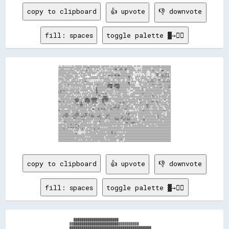
copy to clipboard
👍 upvote
👎 downvote
fill: spaces
toggle palette ▓→✊🏽
░░▒▒░░░░▒▒▒▒░░▒▒░░▒▒░░▒▒░░▒▒▒▒░░▒▒▒▒▒▒▒▒▒▒▒▒▒▒░░▒▒▒▒▒▒▒▒▒▒░░▒▒▒▒▒▒▒▒▒▒▒▒▒▒▒▒▒▒▒▒▒▒░░▒▒▒▒▒▒▒▒▒▒▒▒▒▒▒▒░░▒▒▒▒▒▒░░▒▒▒▒░░▒▒▒▒▒▒░░▒▒▒▒░░▒▒░░▒▒▒▒▒▒▒▒▒▒░░░░▒▒▒▒░░▒▒▒▒▒▒░░░░▒▒▒▒▒▒▒▒▒▒▒▒▒▒▒▒▒▒▒▒▒▒▒▒▒▒▒▒▒▒▒▒▓▓░░▒▒▒▒▒▒▒▒▒▒▒▒▒▒▒▒▒▒▒▒
▒▒▒▒▒▒▒▒▒▒▒▒▒▒▒▒▒▒▒▒▒▒▒▒▒▒▒▒▒▒▒▒░░▒▒▒▒▒▒▒▒▒▒▒▒░░▒▒▒▒▒▒▒▒▒▒▓▓▒▒▒▒▒▒▒▒▒▒▒▒▒▒▒▒▒▒▒▒▒▒░░▒▒▒▒▒▒░░▒▒▒▒░░▒▒░░▒▒░░▒▒▒▒▒▒▒▒▒▒▒▒▒▒▒▒▒▒▒▒▒▒▒▒▒▒▒▒▒▒▒▒▒▒▒▒▒▒▒▒▒▒░░░░░░░░░░░░░░░░▒▒▒▒▒▒▒▒▒▒▒▒▒▒▒▒▒▒░░▒▒▒▒▒▒▒▒▒▒▒▒▒▒▒▒▒▒▒▒▒▒▒▒▒▒▒▒▒▒▒▒▒▒▒▒
░░▒▒▒▒▒▒▒▒▒▒░░▒▒░░▒▒░░▒▒▒▒▒▒░░▒▒▒▒▒▒▒▒▒▒▒▒▒▒░░▒▒▒▒░░░░▒▒▒▒▒▒▒▒▒▒▒▒░░░░▒▒▒▒░░▒▒░░▒▒▒▒░░▒▒▒▒▒▒░░▒▒▒▒▒▒▒▒▒▒▒▒▒▒▒▒▓▓██▒▒░░▒▒▓▓▓▓▓▓░░▒▒██▓▓▒▒▒▒▒▒▒▒▒▒▒▒▒▒▒▒░░░░░░▒▒░░▒▒░░▒▒▒▒▒▒▒▒▒▒▒▒▒▒▒▒▒▒░░▒▒▒▒▒▒▒▒▒▒▒▒▒▒░░░░▒▒▒▒▒▒▒▒▒▒▒▒▒▒▒▒▒▒
▒▒▒▒▒▒▒▒▒▒▒▒▒▒▒▒▒▒▒▒▒▒▒▒▒▒▒▒▒▒▒▒░░░░▒▒▒▒░░▒▒▒▒▒▒▒▒▒▒▒▒▓▓▒▒░░▒▒▒▒▒▒▒▒░░▒▒░░▒▒▒▒▒▒░░░░▒▒░░▒▒░░░░░░▒▒░░▒▒▒▒░░░░▒▒▒▒▒▒▒▒▒▒▒▒▒▒▒▒▒▒▒▒▒▒▒▒▒▒░░░░▒▒▒▒▒▒▒▒▒▒▒▒▒▒░░▒▒▒▒▒▒▒▒░░▒▒▒▒▒▒▒▒▒▒░░░░▒▒▒▒▒▒▓▓▒▒▒▒░░▒▒▒▒▒▒░░▒▒██▓▓▒▒░░▒▒▒▒▒▒▒▒▒▒
▒▒▒▒▒▒▒▒▒▒▒▒▒▒▒▒░░▒▒▒▒▒▒▒▒▒▒▒▒▒▒▒▒▒▒░░  ▒▒▒▒▒▒▒▒░░░░▒▒▒▒▒▒▒▒▒▒▒▒▒▒▒▒▒▒▒▒▒▒▒▒░░░░▒▒▒▒▒▒▒▒▒▒▒▒▒▒▒▒▒▒▒▒▒▒▒▒▒▒▒▒░░░░▒▒░░▒▒░░▒▒▒▒▒▒▒▒▒▒▒▒▒▒░░░░▒▒▒▒▒▒▒▒    ▒▒▒▒░░▒▒░░░░▒▒▒▒▒▒▒▒▒▒░░░░░░░░▒▒▒▒▒▒▒▒▒▒▒▒░░░░▒▒▒▒▒▒▒▒░░▒▒▒▒▒▒░░░░▒▒▒▒
▒▒▒▒▒▒▒▒▒▒▒▒▒▒▒▒▒▒▒▒▒▒▒▒░░▒▒▒▒▒▒▒▒▒▒▒▒▒▒▒▒░░▒▒▒▒▒▒▒▒▒▒░░▒▒▒▒▒▒▒▒░░▒▒▒▒▒▒░░░░░░▒▒▒▒▒▒░░▒▒▒▒░░▒▒▒▒░░▒▒░░▒▒▒▒▒▒▒▒▒▒▒▒▒▒▒▒▒▒░░▒▒▒▒▒▒▒▒▒▒▒▒▒▒▒▒▒▒▒▒▒▒▒▒░░░░░░░░░░░░░░░░░░░░░░▒▒▒▒░░░░░░░░▒▒░░░░░░▒▒▒▒▓▓▓▓▒▒░░▒▒▒▒▒▒▒▒▒▒▓▓▒▒▓▓░░▒▒
▒▒▒▒▒▒▒▒▒▒▒▒░░▒▒▒▒▒▒▒▒▒▒▒▒▒▒░░░░▒▒▒▒▒▒░░  ▒▒▒▒░░▒▒▒▒▒▒▒▒░░▒▒▒▒▒▒  ░░  ░░  ░░▒▒▒▒▒▒░░░░▒▒▒▒▒▒▒▒░░▒▒▓▓▓▓▒▒▓▓▒▒▒▒██▓▓▒▒████▒▒▒▒▒▒▒▒▒▒▒▒▒▒▒▒▒▒▒▒▒▒░░▒▒░░░░░░░░▒▒░░▒▒░░░░▒▒░░░░▒▒░░░░░░░░▒▒░░░░░░░░▒▒▓▓▓▓░░░░▒▒▓▓▓▓▒▒▒▒▓▓░░▓▓░░▒▒
▒▒░░▒▒░░▒▒▒▒▒▒▒▒▒▒▒▒▒▒▒▒▒▒▒▒▒▒░░▒▒▒▒▒▒▒▒▒▒░░▒▒▒▒▒▒▒▒░░░░    ░░▒▒▒▒▒▒▒▒▒▒▒▒▒▒▒▒░░▒▒▒▒▒▒▒▒▒▒░░▒▒░░▒▒▒▒░░▒▒▒▒▒▒░░▒▒▒▒▒▒▒▒▒▒▒▒▒▒▒▒▒▒▒▒▒▒▒▒▒▒▓▓██▒▒▒▒░░    ▒▒▒▒▒▒▒▒▒▒░░▒▒▒▒▒▒▒▒▒▒░░▒▒▒▒▒▒▒▒░░░░░░▒▒░░▒▒▒▒▒▒▒▒▒▒▓▓▒▒▓▓▒▒▓▓▒▒▓▓▒▒▒▒
▒▒▒▒▒▒▒▒▒▒░░▒▒▒▒▒▒▒▒▒▒▒▒▒▒░░▒▒▒▒▒▒▒▒▒▒░░░░    ░░▒▒▒▒▒▒▒▒▒▒▒▒▒▒▒▒▒▒▒▒▒▒▒▒▒▒▒▒▒▒░░▒▒▒▒▒▒▒▒▒▒▒▒▒▒▒▒▒▒▒▒░░▒▒░░▒▒▒▒▒▒▒▒▒▒▒▒▒▒▒▒▒▒▒▒▒▒▒▒░░▒▒▒▒▒▒▓▓░░▒▒▒▒░░░░▒▒▒▒░░▒▒  ▒▒▒▒▒▒▒▒▒▒▒▒▒▒░░░░▒▒▒▒░░▒▒▒▒▒▒▒▒░░▒▒░░▒▒▒▒▒▒▒▒▒▒▒▒▒▒░░▒▒░░▒▒
▒▒▒▒▒▒▒▒▒▒▒▒░░▒▒▒▒▒▒▒▒  ░░▒▒▒▒▒▒▒▒░░▒▒░░▒▒▒▒▒▒▒▒▒▒▒▒▒▒▒▒░░░░▒▒░░░░░░░░░░░░░░░░░░░░▒▒░░░░▒▒▒▒▒▒▒▒▒▒▒▒▒▒░░░░▒▒▒▒░░░░▒▒▒▒▒▒▒▒░░░░▒▒▒▒░░░░▒▒▒▒▒▒▒▒░░▒▒░░  ░░▒▒▒▒▒▒▒▒░░▒▒░░░░▒▒▒▒▒▒▒▒▒▒░░▒▒▓▓▒▒▒▒▒▒▒▒▒▒▒▒▓▓▓▓░░░░▒▒▒▒▒▒░░▒▒▒▒▒▒▒▒
▒▒░░░░▒▒▒▒▒▒▒▒▒▒▒▒░░▒▒░░▒▒▒▒▒▒▒▒▒▒▒▒▒▒▒▒▒▒▒▒░░▒▒▒▒▒▒▓▓▒▒▒▒▒▒░░░░░░░░░░▒▒░░▒▒░░▒▒▒▒░░▒▒░░▒▒▒▒▒▒▒▒▒▒▒▒▒▒▒▒▒▒▒▒▒▒▒▒▒▒░░▒▒▒▒▒▒░░▒▒▒▒▒▒░░▒▒▒▒▒▒▒▒░░▒▒▒▒▒▒▒▒▒▒░░░░▒▒▒▒▒▒▒▒░░▒▒░░▒▒░░▓▓▒▒▒▒▓▓▒▒▓▓▒▒▒▒▒▒░░▒▒▒▒▒▒▒▒▒▒▒▒▓▓▒▒▒▒▓▓▒▒▓▓▒▒
░░▒▒▒▒▒▒▒▒▒▒▒▒▒▒▒▒▒▒▒▒▒▒▒▒▒▒▒▒░░▒▒▒▒▒▒░░▒▒░░▒▒▒▒▒▒▒▒░░▒▒▒▒▒▒▒▒▒▒▒▒▒▒░░▒▒▒▒▒▒▒▒▒▒▒▒▒▒▒▒▒▒▒▒░░▒▒▒▒▒▒▓▓▒▒░░▒▒▒▒▒▒▒▒▒▒▒▒▒▒▒▒▒▒▒▒▒▒▒▒▒▒▒▒▒▒▒▒████░░▒▒░░▒▒░░▒▒    ░░▒▒▒▒▒▒▒▒▒▒▒▒▒▒▒▒▒▒▒▒▒▒▒▒▒▒▒▒▒▒▒▒▒▒░░▒▒▒▒▒▒▒▒▒▒▒▒▒▒▒▒▒▒▒▒▒▒▒▒▒▒
▒▒▒▒▒▒▒▒░░▒▒▒▒▒▒░░▓▓▒▒▒▒▒▒▒▒▒▒▒▒▒▒▒▒▒▒▒▒▒▒▒▒▒▒░░▒▒▒▒▒▒▒▒▒▒▒▒▒▒▒▒▒▒▒▒░░▒▒▒▒▒▒▓▓▒▒▒▒▒▒▒▒▒▒░░▒▒▒▒▒▒▓▓████████▒▒▒▒████████▓▓▒▒▒▒▒▒▒▒▒▒▒▒▒▒▒▒▒▒▓▓▒▒▒▒▒▒▒▒▒▒░░░░░░░░▒▒▒▒░░░░▒▒▒▒▒▒▒▒░░▒▒▒▒▒▒▒▒▓▓▒▒▒▒▒▒▒▒▒▒▒▒▓▓▒▒▒▒░░▒▒▒▒▒▒▒▒▒▒▒▒▒▒
▒▒▒▒▒▒▒▒▒▒░░▒▒▒▒▒▒▒▒▒▒░░▒▒▒▒▒▒▒▒▒▒▒▒▒▒▒▒▒▒▒▒▒▒▒▒▒▒▒▒▒▒░░░░░░▒▒▒▒░░░░▒▒▒▒░░▒▒▒▒▒▒▒▒▒▒▒▒▒▒▒▒▒▒▒▒▒▒████▓▓████▒▒▓▓██▓▓▓▓████▒▒▒▒▒▒▒▒▒▒▒▒▒▒▒▒▒▒▒▒▒▒▒▒▒▒▒▒▒▒░░░░░░░░░░▒▒▒▒▒▒▒▒▒▒▒▒▒▒▒▒▒▒▒▒▒▒▒▒▒▒▒▒▒▒░░▒▒▒▒▒▒▒▒▒▒▒▒▒▒▒▒▒▒▒▒▒▒▒▒▓▓▒▒
▒▒▒▒▒▒▒▒░░▒▒▒▒░░▒▒░░▒▒░░▒▒░░▒▒▒▒░░▒▒░░▒▒░░▒▒░░▒▒▒▒▒▒▒▒░░▒▒▒▒▒▒▒▒░░░░▒▒░░▒▒▓▓▒▒▒▒▒▒▒▒▒▒▒▒▒▒▒▒▒▒▒▒▓▓▒▒▓▓████░░▒▒▒▒▓▓████▓▓▒▒▒▒▒▒▒▒▒▒▒▒▒▒▒▒▒▒▒▒░░▒▒▒▒▒▒▒▒▒▒▒▒▒▒▒▒▒▒░░▒▒▒▒▒▒▒▒▒▒▒▒░░▒▒▒▒░░░░▒▒▒▒▒▒▒▒▒▒▒▒▒▒▒▒▓▓▒▒░░▒▒▒▒▒▒▒▒▒▒▓▓▒▒
▒▒▒▒▒▒▒▒▒▒▒▒▒▒▒▒▒▒▒▒░░▒▒▒▒▒▒▒▒▒▒▒▒▒▒▒▒▒▒▒▒░░▒▒▒▒▒▒▒▒▒▒▒▒▒▒▒▒▒▒▒▒▒▒░░▒▒▒▒▒▒██▒▒▒▒▒▒▒▒▒▒▒▒▒▒▒▒▒▒▒▒░░▒▒░░▒▒▒▒▒▒▒▒▒▒▒▒▒▒▓▓▒▒▒▒▒▒▒▒▒▒▒▒▒▒▒▒░░▒▒▒▒░░░░░░▒▒▒▒▒▒▒▒▒▒▒▒▒▒░░▒▒▓▓░░░░▒▒▒▒▒▒▒▒▒▒▒▒▒▒▒▒▒▒▒▒▒▒▒▒▒▒▒▒▒▒▒▒░░▒▒▒▒▒▒▒▒▒▒▒▒▒▒░░
▒▒▒▒▓▓▒▒▒▒▓▓▒▒▒▒▒▒▒▒▒▒▒▒▒▒▒▒▒▒▒▒░░▒▒▒▒▒▒░░▒▒▒▒▒▒▒▒▒▒▒▒▒▒▒▒  ░░▒▒▒▒▒▒░░▒▒▒▒██▒▒▒▒▒▒▒▒▒▒▒▒▒▒▒▒░░▒▒▒▒▒▒▒▒▒▒▒▒▒▒░░▒▒▒▒▒▒▒▒▒▒▒▒▒▒▒▒▒▒▒▒▒▒▒▒░░░░░░▒▒▒▒▒▒░░░░▒▒▒▒▒▒▒▒▒▒▒▒▒▒▒▒▒▒░░▒▒▒▒▒▒▒▒▒▒▒▒▒▒▒▒▒▒▒▒▒▒▒▒▒▒▒▒▒▒▒▒▒▒▒▒▒▒░░░░▒▒▒▒▒▒▒▒
▓▓▒▒▓▓▒▒▒▒▒▒▒▒▒▒▒▒░░░░▒▒▒▒▒▒▒▒▒▒▒▒▒▒▒▒▓▓▒▒░░░░░░▒▒░░▒▒░░▒▒▒▒▒▒░░▒▒▒▒▒▒▒▒▒▒██▓▓▒▒▒▒▒▒▒▒░░░░▒▒▒▒▒▒▒▒▒▒▒▒▒▒▒▒▒▒░░▒▒▒▒░░▒▒▒▒▒▒▒▒▒▒▒▒▒▒▒▒▒▒▒▒▒▒░░░░░░░░▒▒▒▒▒▒▒▒▒▒▒▒▒▒▒▒▒▒▒▒▒▒▒▒▒▒▒▒▒▒▒▒▒▒▒▒▒▒▒▒▒▒▒▒▒▒▒▒▒▒▒▒▒▒▒▒▒▒░░▓▓▒▒▒▒▒▒▒▒▒▒▒▒
▒▒▒▒▒▒▒▒▒▒▒▒▒▒▒▒▒▒▒▒▒▒▒▒▒▒▒▒░░▒▒▒▒▒▒▒▒▒▒▒▒▒▒░░▒▒▒▒▒▒▒▒▒▒▒▒░░▒▒▒▒▒▒▒▒▒▒▒▒▒▒▓▓▒▒▒▒▒▒▒▒▒▒▓▓▒▒▒▒▓▓▒▒░░▒▒▒▒▒▒▒▒░░▒▒░░▒▒▒▒▒▒▒▒▒▒░░░░▒▒▒▒▒▒▒▒░░░░░░░░▒▒▒▒▒▒▒▒▒▒▒▒▒▒▒▒▒▒▒▒▒▒▓▓▒▒▒▒▒▒▒▒▒▒▒▒▒▒▒▒▒▒░░▒▒▒▒▒▒▒▒▒▒▒▒▒▒▒▒░░░░▒▒▒▒▒▒▒▒▒▒▒▒▒▒
▒▒▒▒▒▒▒▒▒▒▒▒▒▒░░▒▒▒▒▒▒▒▒░░▒▒▒▒░░░░▒▒░░▒▒░░▒▒░░▒▒░░▒▒▒▒▒▒░░▒▒▒▒▒▒░░▒▒▒▒▒▒▒▒▒▒▒▒▓▓▓▓▒▒░░▒▒▒▒▒▒▒▒▒▒▒▒░░▒▒▒▒▒▒▒▒▒▒▒▒▒▒▒▒▒▒▒▒▒▒░░▒▒▒▒▒▒▒▒▒▒▒▒▒▒░░▒▒▒▒▒▒▒▒▒▒░░░░░░░░▒▒▒▒▒▒▒▒▒▒▒▒▒▒▒▒▒▒▒▒▒▒▒▒▒▒▓▓▒▒▒▒▒▒▒▒░░▒▒▒▒░░▒▒▒▒▒▒▒▒▒▒▒▒░░▒▒▒▒
▒▒▒▒▒▒▒▒▒▒▒▒░░▒▒▒▒▒▒▒▒▒▒▒▒▒▒▒▒▒▒▒▒░░▒▒▒▒▒▒▒▒▒▒░░▒▒▒▒▒▒▒▒▒▒▒▒▒▒▒▒░░▒▒▒▒▒▒▒▒░░▒▒▒▒▒▒▒▒▒▒▒▒██████▓▓▒▒░░░░░░▒▒▒▒░░▒▒░░▒▒▒▒▒▒▒▒▒▒░░▒▒▒▒▒▒▒▒▒▒▒▒▒▒▒▒▒▒▒▒▒▒▒▒▒▒▒▒▒▒▒▒▒▒▒▒▒▒░░▒▒▒▒▒▒▒▒▒▒▒▒▒▒▒▒░░▓▓▒▒▒▒░░▓▓░░▒▒▒▒▒▒▒▒▒▒▒▒▒▒▒▒░░▒▒▒▒▒▒
░░▒▒▒▒▒▒▒▒▒▒▒▒▒▒▒▒▒▒▒▒░░▒▒▒▒▒▒▒▒▒▒▓▓▓▓▒▒▒▒░░▒▒▒▒▒▒▒▒▓▓████▓▓▒▒▒▒▓▓██████████▒▒▒▒░░▒▒░░██▓▓██████▓▓▒▒▒▒▒▒▒▒▒▒▒▒▒▒▒▒▒▒▒▒▒▒▒▒▒▒▒▒▒▒▒▒▒▒▒▒▒▒▒▒▒▒░░░░▒▒▒▒▒▒░░▒▒▒▒▒▒▒▒▒▒▒▒▒▒▒▒▒▒▒▒▒▒▒▒▒▒▒▒▒▒▒▒▒▒▒▒▒▒▒▒▒▒▒▒▒▒▒▒░░▒▒▒▒▒▒▒▒▒▒▒▒▒▒▒▒▒▒
▒▒░░▒▒▒▒▒▒▒▒▒▒▒▒▒▒▒▒▒▒▒▒▒▒▒▒▒▒▒▒████████▒▒▒▒▒▒▒▒░░▒▒██████████▒▒▓▓████████▓▓▒▒▒▒▒▒▒▒▓▓████▓▓██████▒▒▒▒▒▒░░▒▒▒▒▒▒▒▒▒▒▒▒▒▒▒▒▒▒▒▒▒▒░░▒▒▒▒░░▒▒▒▒▒▒▒▒▒▒▒▒▒▒▒▒▒▒▒▒░░▓▓▒▒▒▒░░▒▒▒▒▒▒▒▒▒▒▒▒▒▒▒▒▒▒░░▒▒░░▒▒▒▒░░▒▒▒▒▒▒▒▒░░▒▒▓▓░░░░▒▒▒▒▒▒
▓▓▓▓▒▒▒▒▒▒▓▓░░▒▒▒▒▒▒▒▒▒▒▒▒▒▒▒▒▒▒▒▒████▓▓▒▒▒▒▓▓░░▒▒▒▒████▓▓████▒▒▒▒▓▓▓▓▓▓▓▓▒▒░░▒▒▒▒▒▒▒▒██▓▓▒▒▓▓▓▓▒▒▒▒▒▒▒▒░░░░░░▒▒▒▒▒▒▒▒▒▒▒▒▒▒▒▒▒▒▒▒▒▒▒▒▒▒▒▒▒▒▒▒▒▒▒▒▒▒▒▒▒▒▒▒▒▒░░░░▒▒▒▒▒▒▒▒▒▒▒▒░░▒▒▒▒▒▒▒▒▓▓▓▓▒▒▒▒▒▒▓▓▒▒▒▒▒▒▒▒░░▒▒░░░░▒▒▒▒▒▒▒▒▒▒
▒▒▒▒▒▒▒▒▒▒▒▒▒▒▒▒▒▒▒▒▒▒▒▒▒▒░░▒▒▒▒▓▓▒▒▒▒░░▒▒▒▒██▒▒▒▒▒▒▒▒▒▒▓▓▓▓▒▒▒▒▒▒▓▓▓▓▒▒▓▓▓▓▒▒░░▒▒▒▒▒▒▓▓▓▓▒▒░░▒▒░░▒▒░░▒▒▒▒▒▒▒▒░░▒▒▒▒▒▒▒▒▓▓▒▒▒▒▓▓▓▓▒▒▒▒▒▒░░▒▒▒▒▒▒▒▒▒▒▒▒▒▒░░▒▒░░▒▒▓▓▒▒▒▒▒▒▒▒▒▒░░▒▒▒▒▒▒▒▒▒▒▒▒▒▒▒▒░░▓▓▒▒▒▒▒▒▒▒▒▒▒▒▒▒▒▒▒▒░░▒▒▒▒▒▒
▒▒░░▒▒▒▒▒▒░░▒▒▒▒▒▒░░▒▒░░▒▒▒▒▒▒▒▒▒▒▒▒▓▓▒▒▒▒▓▓██▓▓▒▒▒▒▒▒▒▒░░▒▒▒▒▒▒▒▒▒▒░░▒▒▒▒░░░░▒▒▒▒▒▒▒▒▒▒▒▒▓▓▒▒░░▒▒▒▒▒▒░░▒▒▒▒▒▒▒▒▒▒▒▒▒▒▒▒▒▒░░░░▒▒▒▒▒▒▒▒░░▒▒▒▒▒▒░░░░▒▒▒▒▒▒▒▒▒▒▒▒▒▒▒▒▒▒▒▒▒▒▒▒▒▒▓▓▓▓▒▒▒▒▒▒▒▒▒▒▒▒▒▒░░▒▒▒▒▒▒░░▒▒▒▒▒▒▒▒▒▒▒▒▒▒░░▒▒▒▒
▒▒▒▒▒▒▒▒▒▒▒▒▒▒▒▒▒▒▒▒▒▒▓▓░░▒▒▒▒▒▒▒▒▒▒▒▒▒▒▒▒▓▓▓▓▓▓▒▒▒▒░░▓▓░░▒▒▒▒▒▒▒▒▒▒▒▒▓▓▒▒░░▒▒▒▒▒▒▒▒▒▒▒▒▒▒▒▒▒▒▒▒▒▒▒▒▒▒▓▓░░▒▒▒▒▒▒▓▓▒▒▒▒▓▓▒▒▒▒▒▒▒▒▒▒▒▒▒▒▓▓▒▒▒▒░░▒▒▒▒░░░░▒▒▒▒▒▒▒▒▒▒▒▒▒▒▒▒░░▒▒▒▒▓▓▓▓▒▒▒▒▒▒░░▒▒▒▒▒▒▒▒░░▒▒▒▒▒▒░░▒▒░░▒▒▒▒▒▒▒▒▒▒▒▒▒▒
▒▒▒▒▒▒▒▒▒▒▒▒▒▒▒▒▒▒▒▒▒▒▒▒▒▒▒▒▒▒▒▒▒▒░░▒▒▒▒▒▒▒▒▒▒▒▒▒▒▒▒▒▒▒▒▒▒▒▒▒▒▒▒▒▒░░░░░░▒▒▒▒▒▒▒▒▒▒▒▒▒▒▒▒▒▒▒▒░░▒▒▒▒▒▒▒▒▒▒▒▒▒▒▓▓▓▓▓▓▒▒▓▓▓▓░░▒▒▒▒▒▒▒▒▒▒▒▒▒▒▒▒▒▒▒▒▒▒▒▒░░░░▒▒▒▒▒▒░░▒▒▒▒░░▒▒░░▒▒▒▒▒▒▓▓▒▒▒▒░░▒▒▒▒▒▒▒▒▒▒▒▒░░▒▒▒▒▒▒▒▒░░░░▒▒▒▒▒▒▒▒▒▒▒▒
▒▒▒▒░░▒▒▒▒▒▒░░░░░░▒▒▒▒▒▒▒▒▒▒▒▒▒▒▒▒▒▒▒▒▒▒▒▒▒▒▒▒▒▒▒▒▒▒▒▒▒▒░░▒▒▒▒▒▒░░▓▓██▒▒▒▒▒▒▒▒██▒▒▒▒██▒▒▓▓▓▓▒▒▒▒▒▒▒▒▒▒▓▓▓▓▒▒▒▒▒▒▒▒▒▒▓▓▒▒▒▒▒▒▒▒▒▒▒▒▓▓▓▓▒▒▒▒▒▒▒▒▒▒▒▒▒▒▒▒░░▒▒░░▒▒▒▒▒▒▒▒░░▒▒▒▒▒▒▒▒▒▒▒▒░░▒▒░░▒▒▒▒▒▒▒▒▒▒░░▒▒▒▒▒▒▒▒▒▒░░░░▒▒▒▒▒▒▒▒▒▒
▓▓▒▒▒▒▒▒▒▒▒▒▒▒▒▒▒▒▒▒▒▒▒▒░░▒▒▒▒▒▒▒▒▒▒▒▒▒▒░░▒▒▒▒▒▒▒▒▒▒▒▒▒▒░░▒▒▒▒▒▒▒▒░░░░▒▒▒▒▒▒▒▒▒▒▒▒▒▒░░▒▒▒▒▒▒▒▒▒▒▒▒░░▒▒▒▒▒▒▒▒▒▒▒▒▒▒▒▒▒▒▒▒▒▒▒▒▒▒░░▒▒░░░░▒▒▒▒░░  ░░░░░░▒▒░░░░▒▒░░▒▒▒▒▒▒▒▒▓▓▒▒▒▒▒▒▒▒▒▒▒▒▒▒▒▒▒▒▒▒▒▒▒▒▒▒▒▒▒▒▒▒▒▒▒▒▒▒▓▓▒▒▒▒▒▒▒▒░░▒▒
▒▒▒▒▒▒▒▒▒▒▒▒▒▒▒▒▒▒▒▒▒▒▒▒░░▒▒▒▒▒▒▒▒▒▒▓▓▒▒▒▒▒▒▒▒▒▒▒▒▒▒▒▒▒▒▒▒░░▒▒▒▒▒▒▒▒▒▒░░▒▒▒▒▒▒▒▒▒▒▒▒▒▒▒▒▒▒▒▒▒▒▒▒▒▒▒▒▒▒▒▒▒▒▒▒▒▒▒▒▒▒▒▒▒▒▒▒▒▒▒▒▒▒▒▒▒▒░░▒▒▒▒▒▒▒▒▒▒▒▒▒▒▒▒▒▒▒▒▒▒▒▒▒▒▒▒▒▒▒▒▒▒▒▒▒▒▒▒▒▒▒▒▒▒▒▒░░▒▒▒▒▒▒▒▒▒▒▒▒▒▒▒▒▒▒▒▒▒▒▒▒░░▒▒░░▒▒▒▒▒▒▒▒
▒▒░░▒▒▒▒▒▒▒▒▒▒▓▓▓▓▒▒▒▒░░▒▒▒▒▒▒▒▒▒▒▓▓▓▓▓▓▒▒░░▒▒▒▒▒▒▒▒▓▓▓▓▒▒▒▒▒▒▒▒▒▒▒▒▒▒▒▒▒▒▒▒▒▒▒▒▒▒▒▒▒▒░░▒▒▒▒▒▒▒▒▒▒▒▒▒▒▒▒▒▒▒▒▒▒▒▒▒▒▒▒▒▒▒▒▒▒░░▒▒▒▒▒▒░░▓▓▒▒▓▓▓▓▒▒▒▒▒▒▒▒▒▒▒▒▒▒░░▒▒▒▒▒▒▒▒▒▒▒▒▒▒▒▒▒▒▒▒▒▒▒▒▒▒░░▒▒▒▒▒▒▒▒▒▒▒▒▒▒▒▒▒▒░░░░▒▒░░░░▒▒▒▒▒▒▒▒
▒▒▒▒▒▒▒▒▒▒▓▓▓▓▓▓▓▓▓▓▒▒▒▒▒▒▒▒▒▒▓▓▓▓▓▓▓▓▓▓▒▒▒▒▒▒▒▒▓▓▒▒▓▓▓▓▒▒▒▒▓▓▒▒▓▓▓▓▒▒▒▒▒▒▒▒▒▒▒▒▓▓▒▒▒▒▒▒▒▒▒▒▒▒▓▓▓▓▓▓▒▒▒▒▒▒▒▒▒▒▒▒▒▒▒▒▒▒▒▒▒▒▒▒▒▒▒▒▒▒▒▒▒▒▒▒▓▓▒▒░░▒▒▒▒▒▒░░▒▒▒▒░░▒▒▒▒▒▒▒▒▒▒▒▒▒▒▒▒▒▒▒▒▒▒▒▒▒▒▒▒▒▒▒▒▒▒░░▒▒▓▓▒▒▒▒▒▒▒▒▒▒▒▒░░░░▒▒▒▒▒▒▒▒
▒▒▒▒▒▒▒▒▓▓▒▒▒▒▓▓▓▓▒▒▒▒▒▒▒▒▒▒▓▓▒▒▒▒▓▓▒▒▒▒▒▒▒▒▓▓▓▓▒▒▓▓▒▒▒▒▒▒▒▒▒▒▒▒▓▓▓▓▓▓▒▒▒▒▒▒▓▓▓▓▓▓▒▒▒▒░░░░▒▒▒▒▓▓▒▒▒▒▒▒▒▒▒▒▒▒▒▒▒▒▒▒▒▒▒▒▒▒▒▒▒▒▓▓▒▒▒▒▒▒▒▒▒▒▒▒▒▒▒▒▒▒▒▒▒▒░░▒▒░░  ▒▒▒▒▒▒▒▒▒▒░░▒▒▒▒▒▒▒▒▒▒▒▒▒▒▒▒▒▒▒▒▒▒▒▒░░▓▓▒▒▒▒▒▒░░▒▒▒▒▒▒▒▒▒▒▒▒▒▒▒▒
▒▒▒▒▒▒░░▒▒▒▒▒▒▒▒▒▒▒▒▒▒▒▒▒▒░░▒▒▓▓▓▓▒▒▒▒▒▒▒▒▒▒▒▒▒▒▒▒▒▒░░▒▒▒▒▒▒▒▒▒▒▒▒▒▒▒▒▒▒▒▒▒▒▒▒▒▒▒▒▓▓▒▒▒▒▒▒▒▒▓▓▒▒▒▒▓▓▒▒▒▒▒▒▒▒▒▒▓▓▓▓▒▒▓▓▒▒▒▒▓▓▓▓▒▒▒▒▓▓▒▒▓▓▒▒▓▓▒▒▒▒░░▒▒▒▒▒▒▒▒░░▒▒▒▒▒▒▒▒▒▒▒▒▒▒▒▒▒▒▒▒▒▒▒▒▒▒▒▒▒▒▒▒▒▒▒▒░░▓▓▒▒▒▒▒▒▒▒▒▒▒▒▒▒▒▒▒▒▒▒▒▒▒▒
▒▒▒▒▒▒▒▒░░▒▒▒▒▒▒▒▒▒▒▒▒▒▒▒▒▒▒▒▒░░▒▒▒▒▒▒▒▒▒▒▒▒▒▒▒▒▓▓▒▒▒▒▒▒▒▒▒▒▒▒▒▒▒▒▒▒░░▒▒▒▒▒▒▒▒▒▒▒▒▒▒▒▒▒▒▒▒▒▒░░▒▒░░▒▒▒▒▒▒▒▒▒▒▒▒▒▒▓▓▓▓▓▓▒▒▒▒▒▒░░▓▓▓▓▒▒▒▒▓▓▓▓▓▓▒▒▒▒▒▒▒▒▒▒▒▒▒▒░░░░▒▒▒▒▒▒▒▒▓▓▓▓░░▒▒▒▒▒▒▒▒▒▒▒▒▒▒▒▒▒▒▒▒▒▒▒▒░░▒▒▒▒▒▒▒▒▒▒▒▒▒▒▒▒▒▒▒▒▒▒
▒▒▒▒▒▒░░▒▒▒▒▓▓▒▒▒▒▒▒▒▒▒▒▒▒▒▒▒▒▒▒▒▒▒▒▒▒▒▒▒▒▒▒▒▒░░▒▒▒▒▒▒▒▒▒▒▒▒▒▒▒▒░░░░▒▒▒▒▒▒▒▒▒▒▒▒▓▓▒▒▒▒▒▒▒▒░░░░▒▒▒▒░░▒▒▒▒▒▒▒▒▒▒▒▒▒▒░░▒▒▒▒▒▒░░▒▒▒▒▒▒▒▒▒▒▒▒▒▒▒▒▒▒▒▒▒▒▒▒▒▒▒▒▒▒▒▒▒▒▒▒▒▒░░▒▒▒▒▒▒▒▒▒▒▒▒▒▒▒▒▒▒▒▒▒▒▒▒▒▒▒▒▒▒▒▒▒▒▒▒▒▒▒▒░░▒▒▒▒▒▒▒▒▒▒▒▒▒▒
░░░░░░▒▒░░▒▒▒▒▒▒▒▒▒▒▒▒▒▒▒▒▒▒▒▒▒▒▒▒▒▒▒▒▒▒▒▒░░▒▒▒▒▒▒▒▒▒▒▒▒░░▒▒░░▒▒░░░░▒▒▒▒▒▒▒▒░░░░▒▒▒▒▒▒▒▒▒▒▒▒▒▒▒▒▒▒▒▒▒▒▒▒▒▒▒▒▒▒▒▒▒▒▒▒▒▒▒▒▒▒▒▒▒▒░░░░▒▒▓▓▓▓▒▒▒▒▒▒▓▓▓▓▓▓▓▓▒▒▒▒▒▒▒▒▒▒░░▒▒▒▒▒▒▒▒▒▒▒▒▒▒▒▒▒▒▒▒▒▒▒▒▒▒▒▒▒▒▒▒▒▒▒▒▒▒▒▒▒▒▒▒▒▒▒▒▒▒▒▒▒▒▒▒▒▒
▒▒▒▒▒▒▒▒▒▒▒▒▒▒░░▒▒▒▒▒▒▒▒▓▓▒▒▒▒▒▒▒▒▓▓▒▒▒▒░░▒▒▒▒▒▒▒▒▒▒▒▒▒▒▒▒▒▒▒▒▒▒▒▒▒▒▒▒▒▒▒▒▒▒░░▒▒▒▒▒▒▒▒▒▒▒▒▒▒▒▒▒▒▒▒▒▒▒▒▒▒▒▒▒▒▒▒▒▒▒▒▒▒▒▒▒▒▒▒▒▒▒▒▒▒▒▒▒▒▒▒▒▒▒▒▒▒▒▒░░▒▒▒▒░░▒▒░░▒▒▒▒▒▒▒▒▒▒▒▒░░▒▒▒▒▒▒▒▒▒▒▒▒░░▒▒▒▒▒▒░░▒▒▒▒▒▒▒▒▒▒▒▒▒▒▒▒▒▒▒▒▒▒▒▒▒▒▒▒▒▒
▒▒▒▒▒▒▒▒░░▒▒▒▒▒▒▒▒▒▒▒▒▒▒▒▒▒▒▒▒▒▒▒▒▒▒░░██▒▒▒▒▒▒▒▒▒▒▒▒▒▒▒▒▒▒▒▒▒▒▒▒▒▒░░▒▒▒▒▒▒▒▒▒▒▒▒▒▒▒▒▒▒▒▒▒▒▒▒▒▒▒▒▒▒▒▒▒▒▒▒▒▒░░▒▒▒▒░░▒▒▒▒▒▒▒▒░░▒▒░░▒▒▒▒▒▒▒▒░░▒▒▒▒░░▒▒▒▒▒▒▒▒▒▒▒▒▒▒▒▒▒▒▒▒▒▒▒▒▒▒▒▒░░░░▒▒▒▒▒▒▒▒▒▒▒▒▒▒▒▒░░▒▒▒▒▒▒▒▒▒▒▒▒▒▒▒▒▒▒▒▒▒▒▒▒▒▒
▒▒▒▒▒▒▒▒▒▒▒▒▒▒▒▒░░▓▓▒▒▒▒▓▓▒▒▓▓▒▒▒▒▓▓▒▒▒▒▒▒▒▒▒▒▒▒▒▒▒▒░░░░▒▒▒▒▒▒▒▒▒▒▒▒▒▒▒▒▒▒▒▒▒▒▒▒▒▒░░▒▒░░▒▒░░▒▒░░▒▒▒▒▒▒▒▒▒▒▒▒▒▒▒▒▒▒▒▒▒▒▒▒▒▒▒▒▒▒░░▒▒▒▒▒▒▒▒▒▒▒▒▒▒▒▒▒▒▒▒▒▒▒▒▒▒▒▒▒▒▒▒▒▒▒▒▒▒▒▒▒▒▒▒▒▒▒▒▒▒▒▒▒▒▒▒▒▒▒▒▒▒▒▒▒▒▒▒▒▒▒▒▒▒▒▒▒▒▒▒▒▒▒▒▒▒▒▒▒▒▒▒
▒▒▒▒▒▒▒▒▒▒▓▓▒▒▒▒▒▒▒▒░░▒▒░░▒▒▒▒░░▒▒▒▒▒▒▓▓░░▒▒▒▒▓▓▒▒▒▒░░▒▒▒▒░░▒▒▒▒▒▒▒▒▒▒▓▓▒▒▒▒▒▒▓▓▒▒▒▒▒▒▒▒▒▒▒▒▒▒▒▒▒▒▒▒▒▒▒▒▒▒▒▒▒▒▒▒▒▒▒▒▒▒▒▒▒▒▒▒░░▒▒▒▒▒▒▒▒▒▒▒▒▒▒▒▒▒▒▒▒▒▒▒▒▒▒▒▒▒▒▒▒▒▒▒▒▒▒▒▒▒▒▒▒▒▒▒▒▒▒▒▒▒▒▒▒▒▒▒▒▒▒▒▒▒▒▒▒▒▒▒▒▒▒▒▒▒▒▒▒▒▒▒▒▒▒▒▒▒▒▒▒▒▒
▒▒▒▒▒▒▒▒▒▒▒▒▒▒▒▒▒▒▒▒▒▒▒▒▒▒▒▒░░▒▒▒▒▒▒▒▒▒▒░░░░▒▒▒▒▒▒░░▒▒▒▒▒▒▒▒▒▒▒▒▒▒░░▒▒▒▒▒▒▒▒▒▒░░▒▒▒▒▒▒▒▒▒▒▒▒▒▒▒▒▒▒▒▒▒▒▒▒▒▒▒▒▒▒▒▒▒▒▒▒▒▒▒▒▒▒▒▒▒▒▒▒▒▒▒▒▒▒▒▒▒▒▒▒▒▒▒▒▒▒▒▒▒▒▒▒▒▒▒▒▒▒▒▒▒▒▒▒▒▒▒▒▒▒▒▒▒▒▒▒▒▒▒▒▒▒▒▒▒▒▒▒▒▒▒▒▒▒▒▒▒▒▒▒▒▒▒▒▒▒▒▒▒▒▒▒▒▒▒▒▒▒▒▒
▒▒▒▒▒▒▒▒▒▒▒▒▒▒▒▒▒▒▒▒▒▒▒▒▒▒▒▒▒▒░░▒▒░░▒▒░░░░░░░░░░░░░░░░▒▒▒▒░░▒▒▒▒▒▒▒▒▒▒▒▒▒▒▒▒▒▒▒▒▒▒▒▒▒▒▒▒▒▒▒▒░░▒▒▒▒▒▒▒▒▒▒██▒▒▒▒▒▒▒▒▒▒░░▒▒░░▒▒░░▒▒▒▒░░▒▒▒▒▒▒▒▒▒▒▒▒▒▒▒▒▒▒▒▒▒▒▒▒▒▒▒▒▒▒▒▒▒▒▒▒▒▒▒▒▒▒▒▒▒▒▒▒▒▒▒▒▒▒▒▒▒▒▒▒▒▒▒▒▒▒▒▒▒▒▒▒▒▒▒▒▒▒▒▒▒▒▒▒▒▒▒▒
▒▒▒▒▒▒▒▒▒▒▒▒▒▒▒▒▒▒▒▒▒▒▒▒▒▒▒▒▒▒▒▒▒▒▓▓▒▒░░░░░░░░▒▒▒▒░░▒▒▒▒▒▒▒▒▒▒▒▒▒▒▒▒▒▒▒▒▒▒░░▒▒▒▒▒▒▒▒▒▒▒▒▒▒▒▒▒▒▒▒▒▒▒▒▒▒▒▒▓▓▒▒▒▒▓▓▒▒▒▒▒▒▒▒▒▒▒▒▒▒▒▒▒▒▒▒▒▒▒▒▒▒▒▒▒▒▒▒▒▒▒▒▒▒▒▒▒▒▒▒▒▒▒▒▒▒▒▒▒▒▒▒▒▒▒▒▒▒▒▒▒▒▒▒▒▒▒▒▒▒▒▒▒▒▒▒▒▒▒▒▒▒▒▒▒▒▒▒▒▒▒▒▒▒▒▒▒▒▒▒▒▒▒▒
▒▒▒▒▒▒▒▒▒▒▒▒▒▒▒▒▒▒▒▒▒▒▒▒▒▒▒▒▒▒▒▒▒▒▒▒▒▒▒▒▒▒▒▒▒▒▒▒▒▒▒▒▒▒▒
copy to clipboard
👍 upvote
👎 downvote
fill: spaces
toggle palette ▓→✊🏽
                      ██████████████████████                                        

                    ▓▓██████████████████████▓▓▓▓▓▓▓▓▓▓                              

                    ████████████████████████████████████████                        
