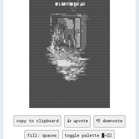
copy to clipboard
👍 upvote
👎 downvote
fill: spaces
toggle palette ▓→✊🏽