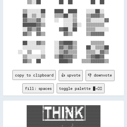
    ▒▒░░██        ██  ██        ██  ██  

  ▒▒░░░░░░██    ████  ████    ░░░░██░░  

  ██░░▒▒░░▒▒    ▒▒▒▒██░░▒▒    ▒▒▓▓▓▓▒▒  

  ▓▓▒▒▒▒▓▓░░    ░░  ░░░░▒▒    ▒▒░░░░░░▓▓

  ██████▓▓▒▒        ░░░░▓▓░░  ▒▒▒▒▒▒▒▒  

  ░░▓▓▒▒▓▓        ▓▓██░░██    ▒▒▒▒░░░░░░

  ▓▓▒▒  ▓▓▒▒        ▓▓▒▒      ▒▒▓▓▓▓▓▓  

  ██░░░░▓▓▒▒    ░░▓▓████▒▒      ▒▒▒▒▒▒  

  ░░░░░░░░░░    ░░▓▓▒▒▓▓▒▒    ██░░▒▒▒▒██

░░  ▒▒    ░░    ░░▒▒▓▓▒▒▒▒    ▒▒▒▒░░▓▓▒▒

  ▒▒░░░░░░▒▒    ▒▒██▓▓▓▓▒▒    ▒▒▓▓██▓▓  

copy to clipboard
👍 upvote
👎 downvote
fill: spaces
toggle palette ▓→✊🏽
████████████████████████████▒▒████████████████████████████████████████████████████████████████████████▒▒██████████████████████████
████████████████████████████░░▒▒            ██  ▒▒██████  ▒▒██    ██░░  ▓▓████▓▓  ██▓▓  ▓▓████▒▒  ░░██▒▒██████████████████████████
████████████████████████████▒▒▒▒          ░░██  ▒▒██████  ▒▒██    ██░░    ████▒▒  ████  ▓▓██▒▒  ░░████▒▒██████████████████████████
████████████████████████████▒▒██████  ▒▒██████  ▒▒██████  ▒▒██    ██▓▓    ░░██▒▒  ████  ▓▓▒▒  ░░██████▒▒██████████████████████████
████████████████████████████░░██████  ▒▒██████  ░░░░░░░░  ▒▒██    ██░░  ░░  ██    ██▓▓  ▒▒    ████████▒▒██████████████████████████
████████████████████████████▒▒██████  ▒▒██████            ▒▒██    ██▓▓  ██    ▒▒  ████    ░░  ░░██████▒▒██████████████████████████
████████████████████████████▒▒██████  ▒▒██████  ▒▒██████  ▒▒██    ██▓▓  ██▒▒  ░░  ██▓▓  ░░██▒▒  ██████▒▒██████████████████████████
████████████████████████████▒▒██████  ▒▒██████  ▓▓██████  ▒▒██    ██▓▓  ████      ████  ▓▓████    ████▒▒██████████████████████████
████████████████████████████▒▒██████  ▒▒██████  ▒▒██████  ▒▒██    ██▒▒  ██████    ██▓▓  ▓▓████▓▓  ▒▒██▒▒██████████████████████████
████████████████████████████▒▒██████▒▒▓▓████████▓▓██████▒▒▓▓██▒▒▒▒██▓▓▒▒██████▓▓▒▒██████████████▒▒████▒▒██████████████████████████
████████████████████████████░░▒▒░░░░░░░░░░░░░░░░░░░░░░░░░░░░░░░░░░░░▒▒░░░░░░░░░░░░░░▒▒░░░░░░░░░░░░░░▒▒▒▒██████████████████████████
██████████████████████████████████████████████████████████████████████████████████████████████████████████████████████████████████
██████████████████████████████████████████████████████████████████████████████████████████████████████████████████████████████████
████████████████████████████████████████████████████████████████████████████████▓▓████████████████████████████████████████████████
██████████████████████████████████████████████████████████████▓▓████████████████▓▓████████████████████████████████████████████████
██████████████████████████████████████████████████████████████████████████████▓▓██████████████████████████████████████████████████
████████████████████████████████████████████████████████████████▓▓████████████▓▓██████████████████████████████████████████████████
██████████████████████████████████████████░░░░▓▓▒▒██░░▒▒░░▒▒▒▒▒▒▒▒░░░░▓▓░░▒▒▒▒▒▒▓▓▓▓▒▒▒▒▒▒████████████████████████████████████████
██████████████████████████████████████████░░░░██░░██░░░░░░▓▓▒▒▓▓▒▒░░░░▓▓░░▒▒░░▒▒██░░░░▒▒▒▒████████████████████████████████████████
██████████████████████████████████████████████████████████████████▓▓████▒▒▓▓██████▓▓██████████████████████████████████████████████
████████████████████████████████████████████████████████████████████▓▓████▓▓██████████████████████████████████████████████████████
████████████████████████████████████████████████████████████████████▓▓████████████████████████████████████████████████████████████
██████████████████████████████████████████████████████████████████████▓▓▓▓████████████████████████████████████████████████████████
██████████████████████████████████████████████████████████████████████████████████████████████████████████████████████████████████
████████████████████████████████████▓▓▓▓▓▓▓▓▒▒▓▓▓▓▓▓▓▓▓▓▓▓▓▓████████████████▓▓▓▓▓▓▓▓████▓▓████████████████████████████████████████
██████████████████████████████████▓▓████████████████▓▓▓▓▓▓▓▓▓▓▓▓▓▓▓▓▓▓▓▓▓▓▓▓▓▓▒▒▒▒▒▒▓▓▓▓▓▓▓▓▓▓████████████████████████████████████
██████████████████████████████████▓▓██████████████████████████████████████████████▓▓▓▓▓▓▓▓▓▓▓▓████████████████████████████████████
██████████████████████████████████▒▒██████████▓▓▓▓▓▓▓▓▓▓▒▒▒▒▒▒▓▓██████████▒▒▒▒▒▒▒▒██▓▓▓▓▓▓▓▓██▓▓██████████████████████████████████
██████████████████████████████████▒▒██████████▓▓▓▓▓▓▓▓▓▓▓▓▒▒▒▒▒▒▒▒▒▒▒▒████▒▒▒▒▒▒▒▒██▓▓▓▓▓▓▓▓██████████████████████████████████████
██████████████████████████████████▒▒██████████▓▓▓▓▓▓▓▓▓▓▓▓▓▓▒▒▒▒▒▒▒▒▒▒▓▓██▒▒▓▓▒▒▒▒██▓▓▓▓▓▓████████████████████████████████████████
██████████████████████████████████▓▓██████████▓▓██▓▓▓▓▓▓▓▓▓▓▒▒▒▒▒▒▒▒▒▒▓▓██▒▒▒▒▒▒▒▒██▒▒▓▓▓▓▓▓██████████████████████████████████████
██████████████████████████████████▒▒████████▓▓▓▓████████▓▓▓▓▒▒▒▒▒▒▒▒▒▒▒▒██▒▒▒▒▒▒▒▒██▓▓▓▓▓▓▓▓██████████████████████████████████████
██████████████████████████████████████████▓▓▓▓▓▓▓▓██▓▓████▓▓▓▓▒▒▒▒▒▒▒▒▒▒██▒▒▒▒▒▒▒▒██▓▓▓▓▓▓▓▓██████████████████████████████████████
████████████████████████████████████████▓▓▓▓▓▓▓▓██████████▓▓▓▓▒▒▒▒▒▒▒▒▓▓██▒▒▒▒▒▒▒▒██▓▓▓▓▓▓▓▓██████████████████████████████████████
██████████████████████████████████▓▓████▓▓▓▓▒▒▓▓▓▓▓▓▓▓████▓▓▓▓▓▓▓▓▓▓▓▓▓▓██▒▒▓▓▓▓▒▒██▓▓▓▓▓▓▓▓██████████████████████████████████████
██████████████████████████████████▓▓▓▓██▓▓▓▓▒▒▓▓▒▒██▓▓██▓▓▓▓▓▓▓▓▓▓▓▓▓▓▓▓██▓▓▒▒▓▓▒▒██▒▒▓▓▓▓▓▓██████████████████████████████████████
████████████████████████████████████████▒▒▓▓▒▒▒▒▒▒██▓▓▓▓▓▓██▓▓▓▓▓▓▓▓▓▓▓▓██▓▓▓▓▓▓▓▓██▓▓▓▓▓▓▓▓██████████████████████████████████████
██████████████████████████████████▓▓██▓▓▒▒▒▒▓▓▓▓▓▓▓▓▓▓▒▒██▓▓▓▓▓▓▓▓▓▓▓▓▓▓██▓▓▒▒▒▒░░██▓▓▓▓▓▓▓▓██████████████████████████████████████
████████████████████████████████████▓▓░░▒▒▒▒▒▒▒▒▓▓▒▒▓▓▒▒██▓▓▓▓██████▒▒▓▓██▒▒▓▓▒▒▒▒██▓▓▓▓▓▓▓▓██████████████████████████████████████
████████████████████████████████████▓▓▒▒▓▓▒▒▒▒▒▒▓▓▓▓▓▓░░██▓▓▓▓████▓▓▓▓▓▓██▒▒▒▒▒▒▒▒██▓▓▓▓▓▓▓▓██████████████████████████████████████
████████████████████████████████████▓▓▒▒▓▓▒▒▓▓▒▒▓▓▓▓▓▓▓▓▓▓▓▓▓▓██████▓▓▒▒██▓▓▒▒▒▒▒▒██▓▓▓▓▓▓▓▓██████████████████████████████████████
████████████████████████████████████▓▓▒▒▓▓▓▓▓▓▓▓██▓▓▓▓▓▓░░██▓▓▓▓▒▒██▓▓▓▓▒▒██▒▒▒▒▒▒██▓▓▓▓▓▓▓▓██████████████████████████████████████
██████████████████████████████████▓▓▒▒▒▒▒▒████▓▓██▓▓██▓▓░░▓▓▓▓▓▓▒▒▓▓██▓▓▒▒██▒▒▒▒▒▒██▓▓▓▓▓▓▓▓██████████████████████████████████████
████████████████████████████████████░░▓▓▒▒▓▓██▓▓▓▓████████▓▓▓▓▓▓▒▒▓▓██▓▓▒▒▓▓▓▓▒▒▒▒██▓▓▓▓▓▓▓▓██████████████████████████████████████
██████████████████████████████████▓▓░░▒▒▓▓██▓▓██████████████████▒▒▓▓████▒▒▓▓▒▒▒▒▒▒██▓▓▓▓▓▓▓▓██████████████████████████████████████
████████████████████████████████▒▒▒▒░░░░▓▓▓▓▒▒▓▓██▓▓▓▓▓▓▓▓▓▓████▓▓██████▓▓▓▓▒▒▒▒▒▒██▓▓▓▓▓▓████████████████████████████████████████
████████████████████████████▒▒▒▒▓▓░░░░▒▒▓▓▓▓▒▒░░▓▓▒▒▓▓▒▒▓▓▓▓▓▓▓▓▓▓▓▓▓▓██▓▓▓▓██████▓▓▓▓▓▓▓▓████████████████████████████████████████
██████████████████████████████▒▒▒▒▒▒▒▒░░▒▒▓▓▓▓▒▒████░░░░▒▒▓▓▓▓▓▓▓▓▓▓▓▓▓▓▓▓▓▓▓▓▓▓▓▓▒▒▓▓▓▓██████████████████████████████████████████
████████████████████████████▓▓██▓▓░░▒▒░░▒▒▒▒▒▒▒▒▒▒▒▒▓▓▓▓▒▒▒▒▓▓▓▓▒▒▒▒▓▓▓▓▓▓▒▒▓▓▓▓▓▓▓▓██████████████████████████████████████████████
██████████████████████████████████▓▓▒▒░░▒▒▒▒▒▒▒▒▓▓▒▒▒▒▒▒▒▒▒▒▒▒▒▒▓▓▓▓▓▓▓▓▒▒▒▒▒▒▒▒▓▓▓▓▓▓▓▓▓▓████████████████████████████████████████
██████████████████████████▓▓▓▓▒▒▒▒▒▒▓▓▒▒▒▒░░▒▒▒▒▒▒░░▒▒▒▒▒▒▒▒▓▓▒▒▒▒▒▒▒▒▒▒▓▓▓▓▓▓▓▓▓▓████████████████████████████████████████████████
████████████████████████████▓▓██▓▓▒▒▒▒▒▒▒▒▒▒░░▒▒▒▒▒▒▒▒▒▒▒▒▒▒▒▒▒▒▒▒▒▒▒▒▓▓▓▓▓▓▓▓▓▓▓▓████████████████████████████████████████████████
████████████████████████████████▓▓▓▓▓▓▓▓▒▒▒▒▒▒░░▒▒▒▒▒▒▒▒▒▒▒▒▓▓▓▓▒▒▒▒░░▒▒▒▒░░▒▒▓▓▒▒▒▒██████████████████████████████████████████████
██████████████████████████████▓▓▓▓▒▒▒▒▒▒▒▒▒▒▒▒▒▒▒▒▒▒▒▒▒▒▒▒▒▒▒▒▒▒▓▓▓▓▒▒▒▒▒▒▒▒▒▒▒▒░░░░░░░░░░▒▒▒▒▓▓▓▓████████████████████████████████
████████████████████████████████████▓▓▒▒▒▒▒▒░░░░░░░░░░░░░░░░▒▒▒▒░░▒▒▓▓▒▒▒▒▒▒▒▒▒▒▒▒▓▓▓▓▓▓▓▓▓▓██████████████████████████████████████
██████████████████████████████▓▓▓▓▓▓▒▒▒▒░░▒▒▒▒░░░░░░░░░░░░░░░░░░░░▒▒▒▒▒▒▒▒▓▓▓▓▒▒▒▒▓▓▒▒▒▒▓▓████████████████████████████████████████
████████████████████████████████████▓▓▒▒▒▒▒▒▒▒░░░░░░░░░░░░░░░░░░░░░░░░░░░░▒▒▒▒▒▒▓▓▒▒▒▒▓▓▓▓▓▓▓▓████████████████████████████████████
████████████████████████████████████████████▓▓░░░░░░░░░░░░░░░░░░░░▒▒▒▒▒▒▒▒▒▒░░▒▒▒▒▒▒▓▓▓▓▒▒████████████████████████████████████████
██████████████████████████████████████████▓▓▓▓▓▓▒▒▓▓▒▒▒▒▒▒▒▒▒▒▒▒▒▒▓▓▓▓▓▓▓▓▓▓▓▓▓▓▓▓██▓▓▓▓▓▓████████████████████████████████████████
████████████████████████████████████████████▒▒▒▒▓▓▓▓▓▓▒▒▒▒▒▒▒▒▓▓▓▓▒▒▒▒▒▒▒▒▒▒▒▒▓▓▓▓▒▒░░▒▒▓▓▓▓██████████████████████████████████████
████████████████████████████████████████████▓▓▓▓▓▓▓▓▒▒▒▒▒▒▓▓▓▓▓▓▓▓▒▒░░░░░░▒▒▒▒▒▒▒▒▒▒▓▓▓▓██████████████████████████████████████████
████████████████████████████████████████████▓▓▓▓▒▒▒▒░░░░░░▒▒▒▒▒▒▒▒▒▒▒▒▓▓▒▒▒▒▒▒░░▒▒▒▒▒▒▒▒▓▓████████████████████████████████████████
██████████████████████████████████████████████▓▓██▓▓▓▓▒▒░░░░▒▒▓▓▒▒▒▒▓▓▒▒▒▒▒▒▒▒▒▒▓▓████████████████████████████████████████████████
██████████████████████████████████████████████████████▓▓▓▓▓▓▓▓▓▓▒▒░░▒▒▒▒▒▒▓▓▓▓▓▓▓▓▓▓▓▓▓▓▓▓▓▓██████████████████████████████████████
████████████████████████████████████████████████████████▓▓▒▒▒▒▒▒▒▒▒▒▒▒▒▒░░▒▒██████████████████████████████████████████████████████
██████████████████████████████████████████████████████▓▓▓▓░░░░░░▒▒▒▒▓▓▒▒▓▓▓▓▓▓▓▓██████████████████████████████████████████████████
██████████████████████████████████████████████████████████▒▒▒▒▒▒▒▒▒▒▒▒▒▒▒▒▓▓▓▓████████████████████████████████████████████████████
██████████████████████████████████████████████████████████████▓▓▓▓██████▓▓████████████████████████████████████████████████████████
██████████████████████████████████████████████████████████████████████████████████████████████████████████████████████████████████
██████████████████████████████████████████████████████████████████████████████████████████████████████████████████████████████████
██████████████████████████████████████████████████████████████████████████████████████████████████████████████████████████████████
██████████████████████████████████████████████████████████████████████████████████████████████████████████████████████████████████
██████████████████████████████████████████████████████████████████████████████████████████████████████████████████████████████████
██████████████████████████████████████████████████████████████████████████████████████████████████████████████████████████████████
██████████████████████████████████████████████████████████████████████████████████████████████████████████████████████████████████
██████████████████████████████████████████████████████████████████████████████████████████████████████████████████████████████████
████████████████████████████████████████████