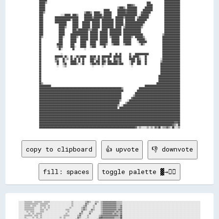
████████                                                                                                                        ████████████████

██████▒▒                                                                                                      ████              ████████████████

██████                                                                                    ████▓▓▒▒            ██████            ████████████████

██████                                                                          ▒▒████▒▒  ██████████        ████████            ████████████████

██████                                                            ██████        ████████▓▓██████████      ██████████            ████████████████

████▒▒                                        ▒▒████▒▒  ██████░░  ████████      ████████▓▓██████████    ▓▓████████              ████████████████

████                  ░░░░██████  ████▒▒      ████████  ████████░░████████      ████████████████████  ░░████████░░              ████████████████

████            ████████████████████████      ████████▒▒████████▓▓████████    ████████▒▒██████████  ▒▒██████████                ████████████████

████            ████████████████░░██████      ████████████████  ████████████  ████████  ██████████  ██████████                  ████████████████

████            ████████████      ██████    ████████  ████████  ████████████  ████████  ████████████████████                    ████████████████

████                ████████      ██████    ████████  ████████  ████████████  ████████░░██████████████████░░                    ████████████████

████                ██████▒▒      ██████    ████████  ████████  ████████████  ██████  ▒▒████████████████▒▒                      ████████████████

████                ██████        ████▒▒██████████▒▒▒▒██████    ██████  ████████████  ██████████████████                        ████████████████

████                ██████        ████████████████  ████████  ████████  ████████████  ██████████████████                        ████████████████

████                ██████      ██████████████████  ████████  ████████  ████████████  ████████████████████                    ▒▒████████████████

██▒▒                ████░░      ██████▒▒  ████████  ████████  ████████  ▒▒████████    ████████▒▒  ████████▒▒                  ██████████████████

██                  ████        ██████    ████████  ████████  ████████    ████████    ████████      ████████░░                ██████████████████

██                  ████        ██████    ██████    ██████    ████████    ████████    ████████      ░░████████                ██████████████████

██                ██████        ████      ██████    ██████    ██████▒▒    ▒▒██████    ▒▒██████        ░░██▒▒                  ██████████████████

██                ▒▒██▓▓        ████░░    ██████    ▒▒████      ░░██                                                          ██████████████████

██                  ██░░          ██          ░░                                                                              ██████████████████

██                                                                                                                            ██████████████████

██                    ░░                                                ██    ██  ██        ▓▓    ██████████████              ██████████████████

██              ████████░░██░░  ██  ░░██▒▒██████    ██▓▓██  ██  ██████████  ████████        ██░░██████░░    ██                ██████████████████

██              ▓▓▒▒    ██░░▒▒  ██░░██  ██  ██      ████▒▒░░██  ██▒▒  ██    ██▒▒▒▒██        ██████  ██▒▒    ██              ░░██████████████████

██              ▒▒██    ██░░    ██████  ██  ██      ████  ████  ████░░████  ████▒▒██        ░░████  ████    ██              ▒▒██████████████████

██                ██    ▒▒██    ██████▒▒  ░░██      ▒▒████▒▒██  ██▒▒  ██████████▒▒████      ░░██    ████    ██              ████████████████████

██                ░░    ░░▒▒                          ░░        ░░                            ░░                            ████████████████████

██                                                                                                                          ████████████████████

██                                                                                                                          ████████████████████

██                                                                                                                          ████████████████████

██                                                                                                                        ██████████████████████

██                                                                                                                        ██████████████████████

██                                                                                                                        ██████████████████████

██▒▒                                                                                                                    ████████████████████████

████████████                                                                                                ████████████████████████████████████

████████████████████████████████████████████████████████████████████████████████████▒▒                ██████████████████████████████████████████

██████████████████████████████████████████████████████████████████████████████████████              ████████████████████████████████████████████

████████████████████████████████████████████████████████████████████████████████████              ██████████████████████████████████████████████

████████████████████████████████████████████████████████████████████████████████████            ▒▒██████████████████████████████████████████████

████████████████████████████████████████████████████████████████████████████████████          ▓▓████████████████████████████████████████████████

██████████████████████████████████████████████████████████████████████████████████▒▒      ░░████████████████████████████████████████████████████

██████████████████████████████████████████████████████████████████████████████████      ▒▒██████████████████████████████████████████████████████

████████████████████████████████████████████████████████████████████████████████▒▒  ░░██████████████████████████████████████████████████████████

████████████████████████████████████████████████████████████████████████████████  ██████████████████████████████████████████████████████████████

████████████████████████████████████████████████████████████████████████████████████████████████████████████████████████████████████████████████

████████████████████████████████████████████████████████████████████████████████████████████████████████████████████████████████████████████████

████████████████████████████████████████████████████████████████████████████████████████████████████████████████████████████████████████████████

████████████████████████████████████████████████████████████████████████████████████████████████████████████████████████████████████████████████

████████████████████████████████████████████████████████████████████████████████████████████████████████████████████████████████████████████████

██████████████████████████████████████████████████████████████████████████████████████████████████████████████████████████████████████████▓▓▓▓██

████████████████████████████████████████████████████████████████████████████████████████████████████████████████████████████████████████▓▓▒▒░░██

copy to clipboard
👍 upvote
👎 downvote
fill: spaces
toggle palette ▓→✊🏽
░░░░░░▒▒▒▒▒▒▒▒░░▒▒▒▒▒▒▒▒░░▒▒▒▒▒▒░░░░░░░░░░░░░░░░░░░░░░▒▒░░░░░░░░░░░░▒▒▓▓▒▒░░░░▒▒▒▒░░▒▒▓▓▓▓▓▓▓▓▓▓▓▓▓▓▒▒▒▒▒▒░░░░░░░░░░░░░░░░░░░░░░░░░░░░░░░░░░░░░░░░░░░░░░░░░░░░░░░░░░░░░░░░░░░░░░░░░░░░░░░░
░░░░░░▒▒▒▒▒▒▒▒▒▒▒▒▒▒░░▒▒▒▒▒▒▒▒░░░░░░░░░░░░░░░░░░░░░░░░▒▒░░░░░░░░░░░░▓▓▒▒░░░░░░▓▓░░░░▒▒▓▓▓▓▓▓▓▓▓▓▓▓▓▓▒▒▒▒▒▒░░░░░░░░░░░░░░░░░░░░░░░░░░░░░░░░░░░░░░░░░░░░░░░░░░░░░░░░░░░░░░░░░░░░░░░░░░░░░░░░
░░░░░░▒▒▒▒▒▒░░▒▒▒▒░░░░▒▒▒▒▒▒░░▒▒░░░░░░░░░░░░░░░░░░░░░░▒▒░░░░░░░░░░▒▒▓▓░░░░░░▒▒░░░░░░▒▒▓▓▓▓▓▓▓▓▓▓▓▓▓▓▒▒▒▒▓▓░░░░░░░░░░░░░░░░░░░░░░░░░░░░░░░░░░░░░░░░░░░░░░░░░░░░░░░░░░░░░░░░░░░░░░░░░░░░░░░░
░░░░░░▒▒▒▒▒▒▒▒▒▒░░░░░░▒▒░░▒▒░░▒▒░░░░░░░░░░░░░░░░░░░░▒▒░░░░░░░░░░▒▒▓▓▒▒░░░░░░▒▒░░░░░░▒▒▓▓▓▓▓▓▓▓▓▓▓▓▓▓▒▒▒▒▓▓░░░░░░░░░░░░░░░░░░░░░░░░░░░░░░░░░░░░░░░░░░░░░░░░░░░░░░░░░░░░░░░░░░░░░░░░░░░░░░░░
░░░░░░▒▒▒▒▒▒▒▒▒▒░░░░░░▒▒▒▒░░▒▒░░░░░░░░░░░░░░░░░░▒▒▒▒░░░░░░░░░░░░▒▒▓▓▒▒░░░░▓▓▒▒░░░░░░▒▒▓▓▓▓▓▓▓▓▓▓▓▓▓▓▒▒▓▓▓▓░░░░░░░░░░░░░░░░░░░░░░░░░░░░░░░░░░░░░░░░░░░░░░░░░░░░░░░░░░░░░░░░░░░░░░░░░░░░░░░░
░░░░░░░░▒▒░░▒▒▒▒░░░░░░▒▒▒▒░░░░░░░░░░░░░░░░░░░░░░░░▒▒░░░░░░░░░░░░▓▓░░░░░░▒▒▒▒░░░░░░░░▒▒▓▓▓▓▓▓▓▓▓▓▓▓▒▒▓▓▒▒▓▓░░░░░░░░░░░░░░░░░░░░░░░░░░░░░░░░░░░░░░░░░░░░░░░░░░░░░░░░░░░░░░░░░░░░░░░░░░░░░░░░
░░░░░░░░░░▒▒░░▒▒░░▒▒▒▒▒▒░░░░░░░░░░░░░░░░░░░░░░░░▒▒░░░░░░░░░░░░▓▓▒▒░░░░░░▓▓░░░░░░░░░░▒▒▓▓▓▓▓▓▓▓▓▓▒▒▓▓▒▒▒▒▓▓░░░░░░░░░░░░░░░░░░░░░░░░░░░░░░░░░░░░░░░░░░░░░░░░░░░░░░░░░░░░░░░░░░░░░░░░░░░░░░░░
░░░░░░▒▒▒▒▒▒▒▒░░▒▒▒▒░░▒▒░░░░░░░░░░░░░░░░░░░░░░▒▒▒▒▒▒░░░░░░░░▒▒▓▓░░░░░░▒▒░░░░░░░░░░▒▒▓▓▓▓▓▓▓▓▓▓▓▓▓▓▓▓▓▓▒▒██░░░░░░░░░░░░░░░░░░░░░░░░░░░░░░░░░░░░░░░░░░░░░░░░░░░░░░░░░░░░░░░░░░░░░░░░░░░░░░░░
░░░░░░▒▒░░░░░░▒▒░░▒▒░░▒▒░░░░░░░░░░░░░░░░░░▒▒░░▒▒░░░░░░░░░░░░▓▓▒▒░░░░░░▒▒░░░░░░░░░░▓▓██▓▓▓▓▓▓▓▓▓▓▓▓▒▒▒▒▒▒██░░░░░░░░░░░░░░░░░░░░░░░░░░░░░░░░░░░░░░░░░░░░░░░░░░░░░░░░░░░░░░░░░░░░░░░░░░░░░░░░
░░░░░░░░▒▒░░░░░░░░░░▒▒░░░░░░░░░░░░░░░░░░░░░░░░▒▒░░░░░░░░░░▒▒▓▓░░░░░░▒▒░░░░░░░░░░▒▒██▓▓▓▓▓▓▓▓▓▓▓▓▓▓▒▒▒▒▒▒██░░░░░░░░░░░░░░░░░░░░░░░░░░░░░░░░░░░░░░░░░░░░░░░░░░░░░░░░░░░░░░░░░░░░░░░░░░░░░░░░
░░░░░░░░▒▒▒▒░░▒▒▒▒▒▒▒▒░░▒▒░░░░░░░░░░░░░░░░░░▒▒░░░░░░░░░░░░▓▓░░░░░░░░▒▒░░░░░░░░░░▒▒██▒▒▓▓▓▓▓▓▓▓▓▓▓▓▒▒▒▒▒▒██░░░░░░░░░░░░░░░░░░░░░░░░░░░░░░░░░░░░░░░░░░░░░░░░░░░░░░░░░░░░░░░░░░░░░░░░░░░░░░░░
░░░░░░▒▒░░░░▒▒▒▒░░░░▒▒░░░░░░░░░░░░░░░░░░░░░░▒▒░░░░░░░░░░░░▓▓░░░░░░▓▓░░░░░░░░░░▒▒▓▓██▒▒▓▓▓▓▓▓▓▓▓▓▓▓▓▓▒▒▒▒██░░░░░░░░░░░░░░░░░░░░░░░░░░░░░░░░░░░░░░░░░░░░░░░░░░░░░░░░░░░░░░░░░░░░░░░░░░░░░░░░
░░░░░░▒▒░░░░░░░░░░▒▒░░░░░░░░░░░░░░░░░░░░░░▒▒░░░░░░░░░░░░▓▓▒▒░░░░░░▒▒░░░░░░░░░░▒▒██░░▒▒▓▓▓▓▓▓▓▓▓▓▓▓▓▓▒▒▒▒██░░░░░░░░░░░░░░░░░░░░░░░░░░░░░░░░░░░░░░░░░░░░░░░░░░░░░░░░░░░░░░░░░░░░░░░░░░░░░░░░
░░░░░░░░▒▒░░▒▒░░░░▒▒░░░░░░░░░░░░░░░░░░░░░░▒▒░░░░░░░░░░▒▒▓▓░░░░░░▓▓░░░░░░░░░░▒▒██▓▓░░░░▓▓▓▓▓▓▓▓▓▓▓▓▓▓▓▓▒▒▓▓░░░░░░░░░░░░░░░░░░░░░░░░░░░░░░░░░░░░░░░░░░░░░░░░░░░░░░░░░░░░░░░░░░░░░░░░░░░░░░░░
░░░░▒▒░░░░▒▒░░░░▒▒░░░░░░░░░░░░░░░░░░░░░░▒▒░░░░░░░░░░▒▒▓▓░░░░░░▒▒░░░░░░░░░░▒▒████░░░░▒▒▓▓▓▓▓▓▓▓▓▓▒▒▓▓▓▓▒▒██░░░░░░░░░░░░░░░░░░░░░░░░░░░░░░░░░░░░░░░░░░░░░░░░░░░░░░░░░░░░░░░░░░░░░░░░░░░░░░░░
░░░░░░░░░░▒▒░░░░░░░░▒▒▒▒▒▒░░░░░░░░░░░░░░▒▒░░░░░░░░░░░░▓▓░░░░▒▒▒▒░░░░░░░░░░▓▓██▒▒░░░░▒▒▓▓▓▓▓▓▓▓▓▓▓▓▓▓▓▓▒▒▓▓░░░░░░░░░░░░░░░░░░░░░░░░░░░░░░░░░░░░░░░░░░░░░░░░░░░░░░░░░░░░░░░░░░░░░░░░░░░░░░░░
░░░░░░░░░░░░░░▒▒░░░░▒▒▒▒▒▒▒▒▒▒░░░░░░░░░░░░░░░░░░░░░░▒▒▒▒░░░░▒▒░░░░░░░░░░▒▒██▓▓░░░░░░▒▒▓▓▓▓▓▓▓▓▓▓▓▓▓▓▓▓▒▒▓▓░░░░░░░░░░░░░░░░░░░░░░░░░░░░░░░░░░░░░░░░░░░░░░░░░░░░░░░░░░░░░░░░░░░░░░░░░░░░░░░░
░░▒▒░░░░▒▒░░░░░░░░  ▒▒▒▒▒▒▒▒▒▒▒▒▒▒▒▒░░▒▒░░░░░░░░░░░░██░░░░░░▒▒░░░░░░░░▒▒██▓▓▒▒░░░░░░░░▓▓▓▓▓▓▓▓▓▓▓▓▒▒▒▒▒▒▓▓░░░░░░░░░░░░░░░░░░░░░░░░░░░░░░░░░░░░░░░░░░░░░░░░░░░░░░░░░░░░░░░░░░░░░░░░░░░░░░░░
░░░░░░▒▒░░░░▒▒░░░░  ▒▒▒▒▒▒▒▒▒▒▒▒▒▒▒▒▓▓▓▓▒▒░░░░░░░░▒▒▒▒░░░░▒▒░░░░░░░░▒▒██████▒▒░░░░░░▒▒▓▓▓▓▓▓▓▓▓▓▓▓▓▓▒▒▒▒▓▓░░░░░░░░░░░░░░░░░░░░░░░░░░░░░░░░░░░░░░░░░░░░░░░░░░░░░░░░░░░░░░░░░░░░░░░░░░░░░░░░
▒▒░░░░▒▒░░░░▒▒░░░░  ▒▒▒▒▒▒▒▒▒▒▒▒▒▒▒▒▒▒▒▒▓▓▓▓▓▓▒▒░░██░░░░░░▒▒░░░░░░░░▓▓██████▒▒░░░░░░░░▓▓▓▓▓▓▓▓▓▓▓▓▓▓▒▒▓▓▓▓░░░░░░░░░░░░░░░░░░░░░░░░░░░░░░░░░░░░░░░░░░░░░░░░░░░░░░░░░░░░░░░░░░░░░░░░░░░░░░░░
░░░░▒▒░░░░▒▒░░░░░░  ▒▒▒▒▒▒▒▒░░░░▒▒▒▒▒▒▒▒▒▒▒▒▒▒▒▒▓▓▓▓▒▒░░▒▒░░░░░░░░▒▒██████▓▓░░░░░░░░▒▒▓▓▓▓▓▓▓▓▓▓▓▓▓▓▒▒▓▓▓▓░░░░░░░░░░░░░░░░░░░░░░░░░░░░░░░░░░░░░░░░░░░░░░░░░░░░░░░░░░░░░░░░░░░░░░░░░░░░▒▒▒▒
░░░░░░░░░░▒▒░░░░░░  ▒▒▒▒░░░░░░░░▒▒▒▒▒▒▒▒▒▒▒▒▒▒▒▒▒▒▒▒▒▒▓▓▓▓▒▒░░▒▒▒▒████████░░░░░░░░░░░░▓▓▓▓▓▓▓▓▓▓▓▓▓▓▒▒▒▒▓▓░░░░░░░░░░░░░░░░░░░░░░░░░░░░░░░░░░░░░░░░░░░░░░░░░░░░░░░░░░░░░░░░░░░░░░░░▒▒▓▓▓▓▓▓
░░▒▒░░░░▒▒░░░░░░░░  ▒▒▒▒▒▒░░░░░░░░░░▒▒▒▒▒▒░░▒▒▒▒▒▒▒▒▒▒▒▒▒▒▓▓▓▓▓▓▓▓██████▒▒░░░░░░░░░░░░▓▓▓▓▓▓▓▓▓▓▓▓▓▓▒▒▒▒▓▓░░░░░░░░░░░░░░░░░░░░░░░░░░░░░░░░░░░░░░░░░░░░░░░░░░░░░░░░░░░░░░░░░░▒▒▒▒▓▓▓▓▓▓▓▓▓▓
░░░░░░░░▒▒░░░░░░░░  ▒▒▒▒▒▒░░░░░░░░░░░░░░▒▒░░▒▒▒▒▒▒░░▒▒▒▒▒▒▒▒▒▒▒▒▒▒▓▓▓▓▓▓░░░░░░░░░░░░░░▓▓▓▓▓▓▓▓▓▓▓▓▓▓▓▓▒▒▓▓░░░░░░░░░░░░░░░░░░░░░░░░░░░░░░░░░░░░░░░░░░░░░░░░░░░░░░░░░░░░░░▒▒▓▓▓▓▓▓▓▓▓▓▓▓▓▓▓▓
▒▒░░░░▒▒░░░░░░░░░░░░▒▒▒▒▒▒▒▒░░░░▒▒░░░░░░▒▒░░▒▒▒▒▒▒░░░░░░░░▒▒▒▒▒▒▒▒▒▒▒▒▒▒▓▓▓▓▒▒░░░░░░░░▓▓▓▓▓▓▓▓▓▓▓▓▓▓▓▓▒▒▓▓░░░░░░░░░░░░░░░░░░░░░░░░░░░░░░░░░░░░░░░░░░░░░░░░░░░░░░░░▒▒▓▓▓▓▓▓▓▓▓▓▓▓▓▓▓▓▓▓▓▓▓▓
░░░░░░░░░░░░░░░░░░░░▒▒▒▒▒▒▒▒▒▒░░▒▒▒▒▒▒▒▒▒▒░░▒▒▒▒▒▒░░▒▒▒▒▒▒░░░░░░▒▒▒▒▒▒▒▒▒▒▒▒▓▓▓▓▓▓▒▒▒▒▓▓▓▓▓▓▒▒░░░░░░▒▒▒▒▓▓░░░░░░░░░░░░░░░░░░░░░░░░░░░░░░░░░░░░░░░░░░░░░░░░░░░░▒▒▓▓▓▓▓▓▓▓▓▓▓▓▓▓▓▓▓▓▓▓▓▓▓▓▓▓
░░░░▒▒░░░░░░░░░░░░░░▒▒▒▒▒▒▒▒▒▒▒▒▒▒▒▒▒▒▒▒▒▒░░▒▒▒▒▒▒░░░░░░▒▒░░▒▒▒▒  ▒▒▒▒▒▒▒▒▒▒▒▒▒▒▒▒▓▓██▓▓▒▒▒▒▓▓▓▓▓▓▒▒░░░░▓▓░░░░░░░░░░░░░░░░░░░░░░░░░░░░░░░░░░░░░░░░░░░░░░░░▓▓▓▓▒▒▓▓▓▓▓▓▓▓▓▓▓▓▓▓▒▒▒▒▓▓▓▓▓▓▓▓
░░░░░░░░░░░░░░░░░░░░░░▒▒▒▒▒▒▒▒▒▒▒▒▒▒▒▒▒▒▒▒▒▒░░░░▒▒░░▒▒▒▒▒▒░░▒▒▒▒▒▒▒▒▒▒░░░░▒▒▒▒▒▒▒▒▒▒▓▓██▓▓▓▓▓▓▓▓▓▓▓▓▓▓▓▓▒▒░░░░░░░░░░░░░░░░░░░░░░░░░░░░░░░░░░░░░░░░░░▒▒▓▓▓▓▓▓▓▓▓▓▓▓▓▓▓▓▓▓▓▓▓▓▓▓▒▒▒▒▒▒▓▓▓▓▓▓
░░▒▒░░░░░░░░░░░░░░░░░░░░░░░░▒▒▓▓▒▒▒▒▒▒▒▒▒▒▒▒▒▒▒▒▒▒░░░░░░▒▒░░▒▒░░░░▒▒▒▒░░░░▒▒▒▒░░▒▒▒▒▒▒██▓▓▓▓▓▓▓▓▓▓▓▓▓▓▓▓▒▒░░░░░░░░░░░░░░░░░░░░░░░░░░░░░░░░░░░░░░▒▒▓▓▒▒▓▓▓▓▓▓▓▓▓▓▓▓▓▓▓▓▓▓▓▓▒▒▒▒▒▒▒▒▒▒▓▓▓▓▓▓
▒▒░░░░░░░░░░░░░░░░░░░░░░░░░░░░░░░░▒▒▓▓▒▒▒▒▒▒▒▒▒▒▒▒▒▒▒▒▒▒▒▒▒▒░░░░░░▒▒░░░░░░░░▒▒░░▒▒▒▒▒▒▓▓▓▓▓▓▓▓▓▓▓▓▓▓▓▓▓▓▓▓░░░░░░░░░░░░░░░░░░░░░░░░░░░░░░░░░░▒▒▓▓▒▒▓▓▓▓▓▓▓▓▓▓░░▓▓▓▓▓▓▓▓▒▒▒▒▒▒▒▒▒▒▒▒▓▓▓▓▓▓▓▓
▒▒░░░░░░░░░░░░░░░░░░░░░░░░▒▒░░░░░░░░▒▒▒▒▓▓▓▓▒▒▒▒▒▒▒▒▒▒▒▒▒▒▒▒▒▒░░░░▒▒░░░░░░░░▒▒░░▒▒▒▒▒▒▓▓▓▓▓▓▓▓▓▓▓▓▓▓▓▓▒▒▓▓░░░░░░░░░░░░░░░░░░░░░░░░░░░░░░▒▒▓▓▒▒▓▓▓▓▓▓▓▓▒▒▓▓▓▓░░▓▓▓▓▓▓▒▒▒▒▒▒▒▒▓▓▒▒▒▒▓▓▓▓▓▓▓▓
░░░░░░░░░░░░░░░░░░░░░░░░░░░░░░░░░░░░▓▓░░░░░░▒▒▓▓▓▓▓▓▒▒▒▒▒▒▒▒▒▒▒▒▒▒▒▒░░▒▒▒▒░░▒▒░░▒▒▒▒▒▒▓▓▓▓▓▓▓▓▓▓▓▓▓▓▒▒▒▒▓▓░░░░░░░░░░░░░░░░░░░░░░░░░░▓▓▓▓▒▒▓▓▓▓▓▓▓▓▓▓░░░░▓▓▓▓░░▓▓▓▓▓▓▓▓▒▒▓▓▓▓▓▓▒▒▓▓▓▓▓▓▓▓▓▓
░░░░░░░░░░░░░░░░░░░░░░░░▒▒░░░░░░░░▓▓░░░░░░▒▒░░░░░░░░▓▓██▓▓▒▒▒▒▒▒▒▒▒▒▒▒▒▒▒▒▒▒▒▒░░░░░░▒▒▓▓▓▓▓▓▓▓▓▓▓▓▓▓▓▓▒▒▓▓░░░░░░░░░░░░░░░░░░░░░░▓▓▓▓▓▓▓▓▓▓▓▓▒▒▒▒▓▓▓▓░░░░▒▒▓▓░░▓▓▒▒▓▓▓▓▓▓▓▓▓▓▓▓▓▓▓▓▓▓▓▓▓▓▓▓
░░░░░░░░░░░░░░░░░░░░░░░░░░░░░░░░▒▒▓▓░░░░▒▒░░░░░░░░░░▓▓░░░░▒▒▓▓▓▓▒▒▒▒▒▒▒▒▒▒▒▒▒▒▒▒▒▒░░▒▒▓▓▓▓▓▓▓▓▓▓▓▓▓▓▓▓▓▓▓▓▒▒░░░░░░░░░░░░░░▒▒▓▓▓▓▓▓▓▓▓▓▓▓▓▓░░░░░░▓▓▒▒▒▒░░░░▓▓░░░░▒▒▓▓▓▓▓▓▓▓▓▓▓▓▓▓▓▓▓▓▓▓▓▓▒▒
░░░░░░░░░░░░░░░░░░░░░░▒▒░░░░░░░░▓▓░░░░░░░░░░░░░░░░▒▒▓▓░░░░░░░░░░▒▒▓▓▓▓▒▒▒▒▒▒▒▒▒▒▒▒▒▒▒▒▓▓▓▓▓▓▓▓▓▓▓▓▓▓▒▒▒▒▓▓▓▓░░░░░░░░░░▒▒▓▓▓▓▓▓▓▓▓▓▓▓▒▒▒▒░░▒▒▓▓▒▒▓▓░░░░▒▒░░▓▓▒▒▓▓▓▓▓▓▓▓▓▓▓▓▓▓▓▓▓▓▓▓▓▓▒▒░░░░
░░░░░░░░░░░░░░░░░░░░░░░░░░░░░░▒▒▒▒░░░░▒▒░░░░░░░░▒▒▓▓░░░░░░░░░░░░░░░░░░▒▒▓▓▓▓▓▓▒▒▒▒▒▒▒▒▓▓▓▓▓▓▓▓▓▓▓▓▓▓▓▓▓▓▓▓▒▒░░░░░░▓▓▓▓▓▓▓▓▓▓▓▓▓▓░░░░▒▒▓▓░░▓▓▒▒░░▓▓░░▓▓▓▓▒▒▓▓▓▓▓▓▓▓▓▓▓▓▓▓▓▓▓▓▓▓▒▒░░░░░░░░░░
░░░░░░░░░░░░░░░░░░░░░░░░░░░░░░██░░░░▒▒░░░░░░░░▒▒▓▓░░░░░░░░░░░░░░░░░░░░░░░░░░░░▓▓▓▓▓▓▒▒▓▓▒▒░░░░░░    ░░▒▒▓▓▓▓▓▓▓▓▓▓▓▓▓▓▓▓▓▓▓▓▓▓▓▓░░▓▓▒▒▓▓░░▓▓▓▓░░▒▒▒▒▓▓▓▓▓▓▓▓▓▓▓▓▒▒▓▓▓▓██▒▒░░░░░░░░░░░░░░░░
░░░░░░░░░░░░░░░░░░░░▒▒░░░░░░▒▒▒▒░░░░▒▒░░░░░░░░██░░░░░░░░░░░░░░░░░░░░░░░░░░░░░░░░░░▒▒▓▓████▓▓▓▓▓▓▓▓▓▓▓▓▒▒▓▓▓▓▓▓▓▓▓▓▓▓▓▓▓▓░░▓▓▓▓▓▓░░░░▒▒▓▓░░░░░░▓▓▓▓▓▓▓▓▓▓▓▓▒▒▒▒▓▓▓▓▒▒░░░░░░░░░░░░░░░░░░░░░░
░░░░░░░░░░░░░░░░░░░░░░░░░░░░▓▓░░░░▒▒░░░░░░░░▓▓▒▒░░░░░░░░░░░░░░░░░░░░░░░░░░░░░░░░░░░░░░▒▒▓▓▒▒▒▒░░    ▒▒██▓▓▓▓▓▓▓▓▓▓▓▓▓▓▓▓░░▓▓▓▓▓▓░░▓▓▓▓▒▒▓▓▒▒▓▓▓▓▓▓▓▓▓▓▒▒▒▒▓▓▓▓░░░░░░░░░░░░░░░░░░░░░░░░░░░░
░░░░░░░░░░░░░░░░░░░░░░░░░░▓▓▒▒░░░░░░░░░░░░▓▓▒▒░░░░░░░░░░░░░░░░░░░░░░░░░░░░░░░░░░░░░░░░▓▓▓▓▓▓▓▓▓▓▓▓▓▓████▓▓▓▓▒▒▓▓░░▓▓▓▓▓▓░░▓▓▓▓▓▓░░░░░░▓▓▓▓▓▓▓▓▓▓▒▒▒▒▓▓▓▓▒▒░░░░░░░░░░░░░░░░░░░░░░░░░░░░░░░░
░░░░░░░░░░░░░░░░▒▒░░░░░░░░▓▓░░░░▒▒░░░░░░▒▒▓▓░░░░░░░░░░░░░░░░░░░░░░░░░░░░░░░░░░░░░░▒▒▒▒▓▓▓▓▓▓▓▓▓▓▓▓▓▓▓▓▓▓▓▓▓▓░░▓▓░░▓▓▓▓▓▓░░▓▓▒▒▓▓░░▒▒▓▓▓▓▓▓▓▓▒▒▒▒▓▓▒▒░░░░░░░░░░░░░░░░░░░░░░░░░░░░░░░░░░░░░░
░░░░░░░░░░░░░░░░░░░░░░░░▓▓░░░░▒▒░░░░░░░░██░░░░░░░░░░░░░░░░░░░░░░░░░░░░░░░░░░░░▒▒▒▒░░░░▓▓▓▓▓▓▓▓▓▓▓▓▓▓▓▓▓▓▓▓▓▓░░▓▓░░▓▓▓▓▓▓░░░░▒▒▓▓▓▓▓▓▓▓▓▓▒▒▒▒▓▓▒▒░░░░░░░░░░░░░░░░░░░░░░░░░░░░░░░░░░░░░░░░░░
░░░░░░░░░░░░░░░░░░░░░░░░▒▒░░░░▒▒░░░░░░▓▓░░░░░░░░░░░░░░░░░░░░░░░░░░░░░░░░░░▒▒▒▒░░░░░░░░▓▓▓▓▓▓▓▓▓▓▓▓▓▓▓▓▓▓▓▓▓▓░░▓▓░░▒▒░░▓▓▓▓▓▓▓▓▓▓▓▓▓▓▒▒▓▓▓▓▒▒░░░░░░░░░░░░░░░░░░░░░░░░░░░░░░░░░░░░░░░░░░░░░░
░░░░░░░░░░░░░░░░░░░░░░▓▓░░░░▒▒░░░░░░▒▒▒▒░░░░░░░░░░░░░░░░░░░░░░░░░░░░░░▒▒▒▒░░░░░░░░░░░░▓▓▓▓▓▓▓▓▓▓▓▓▓▓▓▓▓▓▓▓▓▓░░▒▒░░▒▒▓▓▓▓▓▓▓▓▓▓▒▒▒▒▓▓▒▒░░░░░░░░░░░░░░░░░░░░░░░░░░░░░░░░░░░░░░░░░░░░░░░░░░░░
░░░░░░░░░░░░░░░░░░░░░░▒▒░░▒▒░░░░░░░░▓▓░░░░░░░░░░░░░░░░░░░░░░░░░░░░░░▒▒░░░░░░░░░░░░░░░░▓▓▓▓▓▓▓▓▓▓▓▓▓▓▓▓▓▓▒▒▓▓░░▓▓▓▓▓▓▓▓▓▓▓▓▒▒▓▓▓▓▒▒░░░░░░░░░░░░░░░░░░░░░░░░░░░░░░░░░░░░░░░░░░░░░░░░░░░░░░░░
░░░░░░░░░░░░░░░░░░░░▓▓░░░░▒▒░░░░░░▓▓░░░░░░░░░░░░░░░░░░░░░░░░░░░░▒▒░░░░░░░░░░░░░░░░░░░░▓▓▓▓▓▓▓▓▓▓▓▓▓▓▓▓▓▓▓▓▓▓▓▓▓▓▓▓▓▓▓▓▒▒▓▓▓▓░░░░░░░░░░░░░░░░░░░░░░░░░░░░░░░░░░░░░░░░░░░░░░░░░░░░░░░░░░░░░░
░░░░░░░░░░░░░░░░░░░░▓▓░░▒▒░░░░░░▒▒▒▒░░░░░░░░░░░░░░░░░░░░░░░░▒▒░░░░░░░░░░░░░░░░░░░░░░░░▓▓▓▓▓▓▓▓▓▓▓▓▓▓▓▓▓▓▓▓▓▓▓▓▓▓▒▒▒▒▓▓▒▒░░░░░░░░░░░░░░░░░░░░░░░░░░░░░░░░░░░░░░░░░░░░░░░░░░░░░░░░░░░░░░░░░░
░░░░░░░░▒▒░░░░░░░░▓▓░░░░░░░░░░░░▓▓░░░░░░░░░░░░░░░░░░░░░░░░▒▒░░░░░░░░░░░░░░░░░░░░░░░░░░▓▓▓▓▓▓▓▓▓▓▓▓▓▓▓▓▓▓▓▓▒▒▒▒▓▓▓▓▒▒░░░░░░░░░░░░░░░░░░░░░░░░░░░░░░░░░░░░░░░░░░░░░░░░░░░░░░░░░░░░░░░░░░░░░░
░░░░░░▒▒░░░░░░░░▒▒▒▒░░▒▒░░░░░░▓▓░░░░░░░░░░░░░░░░░░░░░░▒▒░░░░░░░░░░░░░░░░░░░░░░░░░░░░░░▓▓░░░░░░░░░░░░▒▒▓▓▓▓████▒▒░░░░░░░░░░░░░░░░░░░░░░░░░░░░░░░░░░░░░░░░░░░░░░░░░░░░░░░░░░░░░░░░░░░░░░░░░░
░░░░░░░░░░░░░░░░▓▓░░░░░░░░░░▒▒▒▒░░░░░░░░░░░░░░░░░░▒▒▒▒░░░░░░░░░░░░░░░░░░░░░░░░░░░░░░░░▒▒▒▒▒▒░░░░▒▒▓▓▓▓████▓▓▒▒░░░░░░░░░░░░░░░░░░░░░░░░░░░░░░░░░░░░░░░░░░░░░░░░░░░░░░░░░░░░░░░░░░░░░░░░░░░░
░░░░░░▒▒░░░░░░░░▒▒░░▒▒░░░░░░▓▓░░░░░░░░░░░░░░░░░░▒▒░░░░░░░░░░░░░░░░░░░░░░░░░░░░░░░░░░░░▒▒▓▓▓▓▓▓▓▓▒▒▒▒▒▒▓▓▓▓▒▒░░░░░░░░░░░░░░░░░░░░░░░░░░░░░░░░░░░░░░░░░░░░░░░░░░░░░░░░░░░░░░░░░░░░░░░░░░░░░░
░░░░░░░░░░▒▒░░▓▓░░░░▒▒░░░░▓▓░░░░░░░░░░░░░░░░▒▒░░░░░░░░░░░░░░░░░░░░░░░░░░░░░░░░░░░░░░░░▓▓░░░░░░░░    ▒▒██▓▓░░░░░░░░░░░░░░░░░░░░░░░░░░░░░░░░░░░░░░░░░░░░░░░░░░░░░░░░░░░░░░░░░░░░░░░░░░░░░░░░
░░░░░░░░░░░░▒▒▒▒░░▒▒░░░░░░▒▒░░░░░░░░░░▒▒▒▒░░░░░░░░░░░░░░░░░░░░░░░░░░░░░░░░░░░░░░░░░░░░▒▒▓▓▓▓▓▓▓▓▓▓▓▓████▓▓░░░░░░░░░░░░░░░░░░░░░░░░░░░░░░░░░░░░░░░░░░░░░░░░░░░░░░░░░░░░░░░░░░░░░░░░░░░░░░░░
░░░░░░░░░░░░▓▓░░▒▒░░░░░░▓▓░░░░░░▒▒▒▒░░░░░░░░░░░░░░░░░░░░░░░░░░░░░░░░░░░░░░░░░░░░░░░░░░▓▓▓