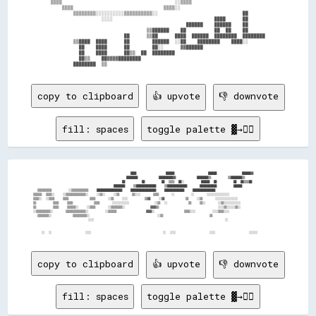
      ▒▒▒▒                                        ░░▒▒▒▒                                

          ▒▒▒▒                                ▒▒▒▒░░                                    

              ▒▒▒▒▒▒▒▒░░░░░░░░░░▒▒▒▒▒▒▒▒▒▒░░                              ██            

                        ░░░░                                    ████      ██            

                                                      ██████    ██████    ██            

                                        ▒▒██████    ██          ██  ██    ██            

                                ██      ▒▒██      ████  ██████  ████████  ████████      

              ▒▒████  ████      ██        ██████  ░░██    ████████    ████░░            

                ██    ████      ██        ██░░      ▓▓██████                            

                ██    ████      ██▒▒  ██  ████████                                      

                ██▒▒    ██▓▓▓▓████████                                                  

copy to clipboard
👍 upvote
👎 downvote
fill: spaces
toggle palette ▓→✊🏽
                                              ████              ██████                ██████            ██████▓▓      

                                            ████████          ██████████▓▓          ████████▒▒        ▒▒████████▒▒    

                                          ██        ██        ██  ▒▒▒▒  ██░░        ██████  ██        ██  ██▒▒▒▒██    

                                      ████████    ▒▒██████████████    ▒▒██████████████      ████████████        ██████

  ▒▒▒▒▒▒▒▒▒▒        ░░▒▒▒▒▒▒▒▒▒▒▒▒    ██████████████████    ██████████████████    ██████████████    ████████████████  

▒▒▒▒▒▒  ▒▒▒▒░░    ░░▒▒▒▒▒▒▒▒▒▒▒▒▒▒░░    ░░▒▒░░    ░░▒▒      ▒▒░░░░      ▒▒▒▒      ░░        ░░      ░░░░░░░░░░░░░░░░  

▒▒▒▒░░  ░░▒▒▒▒    ▒▒▒▒          ▒▒▒▒      ░░▒▒    ░░░░        ▒▒▓▓    ░░▓▓          ▒▒    ░░▒▒      ░░░░░░░░░░░░░░░░  

▒▒        ▒▒▒▒    ▒▒▒▒          ▒▒▒▒      ░░░░░░░░░░░░            ░░▒▒  ░░          ▒▒    ▒▒░░      ░░▒▒░░░░░░░░░░░░  

▒▒        ▒▒▒▒    ▒▒▒▒▒▒░░    ░░▒▒▒▒      ░░▒▒▒▒▒▒▒▒░░            ▓▓▓▓▒▒                            ░░░░▒▒░░░░░░▒▒░░  

░░▒▒▒▒▒▒▒▒▒▒░░      ▒▒▒▒▒▒▒▒▒▒▒▒▒▒░░        ░░▒▒▒▒▒▒              ▓▓▓▓░░              ▒▒▒▒░░░░        ░░░░▒▒▒▒░░░░    

  ▒▒▒▒▒▒▒▒░░          ▒▒▒▒▒▒▒▒▒▒░░                                ░░▒▒                      ▒▒                        

                          ░░░░                                                              ░░                        

copy to clipboard
👍 upvote
👎 downvote
fill: spaces
toggle palette ▓→✊🏽