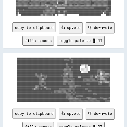
██▓▓▓▓▓▓▓▓▓▓▓▓▓▓██▓▓▓▓▓▓▓▓▓▓▓▓▓▓▓▓▓▓▓▓▓▓▓▓▓▓▓▓▓▓▒▒▓▓▓▓▓▓▓▓▒▒▓▓▓▓▓▓▓▓▓▓▓▓▓▓▓▓▓▓▓▓▓▓▓▓▓▓▓▓██▓▓▓▓▓▓▓▓▓▓▓▓▓▓▓▓▓▓████

▓▓▓▓▓▓▓▓▓▓▓▓▓▓██▓▓▓▓▓▓▓▓▓▓▓▓██▓▓▓▓▓▓████▓▓▓▓▓▓▓▓░░██████▓▓▒▒▓▓▓▓▓▓▓▓▓▓▓▓▓▓▓▓▓▓▓▓▓▓▓▓▓▓▓▓████▓▓▓▓▓▓▓▓▓▓▓▓▓▓▓▓████

▓▓▓▓▓▓▓▓▓▓▓▓▓▓▓▓██▓▓▓▓▓▓▓▓▓▓██▓▓▓▓▒▒▓▓▓▓▓▓██▓▓▓▓▓▓▓▓▓▓▒▒▓▓▓▓██▓▓▓▓██▓▓██▓▓▓▓████▓▓▓▓▓▓▓▓██▓▓▓▓▓▓▓▓▓▓▓▓▓▓▓▓▓▓████

▓▓▓▓▓▓▓▓▓▓▓▓▓▓▓▓▓▓▓▓▓▓▓▓▓▓▓▓▓▓▓▓▓▓▓▓▒▒▓▓▓▓▓▓▓▓▒▒▓▓▓▓▓▓▓▓▓▓▓▓▓▓▓▓▓▓▓▓▓▓▓▓▓▓▓▓▓▓▓▓▓▓▓▓▓▓▓▓▓▓▓▓▓▓▓▓▓▓▓▓▓▓▓▓▓▓▓▓████

██████████████▓▓▓▓▓▓▓▓▓▓▓▓▓▓▓▓▓▓▓▓▓▓▓▓▓▓▒▒▓▓▓▓▓▓▒▒▒▒▒▒▒▒▒▒▓▓▓▓▓▓▓▓▓▓▓▓▓▓▓▓▓▓▓▓▓▓▓▓▓▓▓▓▓▓▓▓▓▓██████████████▓▓▓▓██

██▓▓████▓▓████████████████████████▓▓▓▓▓▓▓▓▓▓▓▓████████████████████████████████████████████████████████████▓▓████

██▓▓████████████████████████████▓▓▓▓▓▓▓▓▓▓▓▓▓▓██▓▓▒▒████▒▒▓▓████████████████████████████████████████▓▓██▓▓██████

██░░████████████████████████████▓▓▓▓▓▓▓▓▓▓▓▓▓▓████▓▓████▓▓████████████████████████████████████████████  ▓▓████▓▓

copy to clipboard
👍 upvote
👎 downvote
fill: spaces
toggle palette ▓→✊🏽
██████████████████████████████████████████████████████████████▓▓██████████████████████████████████████████████

████████████████████████████████████████████████████████▓▓▓▓▓▓██▓▓████████████████████████████████████████████

████████████████████████████████████████████████████████████████▓▓████████████████████████████████████████████

██████████████████████████████████████████████████████████▓▓██████████████████████████████████████████████████

██████████████████████████████████████████████████████████▓▓████████████████░░░░▒▒░░██████████████████████████

██████████████████████████████████████████████████████████▓▓▓▓██▓▓████████      ▒▒░░  ████████████████████████

████████████████████████████████████████████████████████▓▓▓▓▓▓▓▓██████████  ░░░░░░░░  ████████████████████████

██████████████████████████████████████████████████████▓▓▓▓▓▓▓▓▓▓██████████  ░░░░░░░░  ████████▓▓▓▓▓▓▓▓████████

████████████████████████████████████████████████████████▓▓▓▓▓▓▓▓▓▓██████████  ░░░░░░██████████▓▓▓▓▒▒▓▓▓▓██████

██████████████████████▓▓████▓▓████████████████████████▓▓▓▓▒▒▓▓▓▓▓▓████████████████████████████▓▓██░░▒▒▓▓▒▒▒▒▓▓

██████████████████████▓▓▓▓▓▓▒▒▓▓▓▓▓▓████████████████▓▓██▓▓▓▓██▓▓▓▓████████████████████▓▓▓▓██▓▓▒▒▓▓▒▒▓▓▓▓▓▓▓▓▓▓

████████████████████████▓▓▓▓▓▓██▓▓▓▓██████████████████▓▓▓▓▓▓██▓▓▓▓██████▒▒▒▒██████████▓▓▓▓██▒▒▓▓▓▓▒▒▒▒▓▓▓▓▓▓██

██████████████████████████▓▓▓▓▒▒▓▓████████████████████▓▓▓▓▓▓▓▓▓▓▓▓▓▓██████████▓▓▓▓▓▓▓▓▓▓▓▓▓▓██▓▓▓▓▒▒▒▒▒▒▓▓████

██████████████████████████▓▓▓▓▓▓██████████████████████▓▓▓▓▓▓▓▓██▓▓▓▓██████████▓▓▓▓▓▓▓▓▓▓▓▓▓▓▓▓▓▓██▓▓▓▓▓▓▓▓████

██████████████████████████▓▓▓▓▓▓▓▓████████████████████▓▓▓▓▓▓▓▓▓▓▓▓▓▓████████████████████████████▓▓▒▒▓▓▓▓▒▒▒▒▓▓

██████████████████████████▓▓▓▓██▓▓████████████████████▓▓▓▓██▓▓▓▓▓▓▓▓██████████████▓▓▓▓██████████▓▓▓▓████████▓▓

██████████████████████▓▓▓▓██▓▓▓▓██████████████████████████████▓▓▓▓▓▓▓▓▓▓▓▓▓▓████████████████████████████████▓▓

██████████████████████▒▒▓▓██████▒▒▓▓██████████████████████████▓▓▓▓▓▓▓▓████████████████████████████████████████

██████████████████▓▓▒▒▓▓▓▓██▓▓████▓▓▓▓▓▓██████████▓▓▓▓▓▓▓▓▓▓▓▓▓▓▓▓▓▓████████████▓▓▓▓██████████████████████████

████████████████████████████████████████████▓▓▓▓▓▓▓▓▓▓▓▓▓▓██▓▓▓▓██▓▓████████████████▓▓▓▓██████████████████████

████████████████████████████████████████▓▓██▓▓▓▓▓▓▓▓▓▓▓▓▓▓▓▓▓▓██▓▓██▓▓████████████████████████████████████████

██████████████████████████████████████████████████████████▓▓▓▓▓▓██▓▓██████████████████████▓▓▓▓████████████████

██████████████████████████████████████████████████████████▓▓▓▓▓▓▓▓████▓▓▓▓▓▓▓▓████████████████████████████████

██████████████████████████████████████████████████████████▓▓▓▓▓▓▓▓▓▓▓▓████████████▓▓▓▓▓▓██████████▓▓▓▓██████▓▓

████████████████████████████████████████████████████████████▓▓▓▓▓▓▓▓▓▓▓▓▓▓▓▓████████▓▓▓▓▓▓▓▓▓▓████████▓▓▓▓████

copy to clipboard
👍 upvote
👎 downvote
fill: spaces
toggle palette ▓→✊🏽