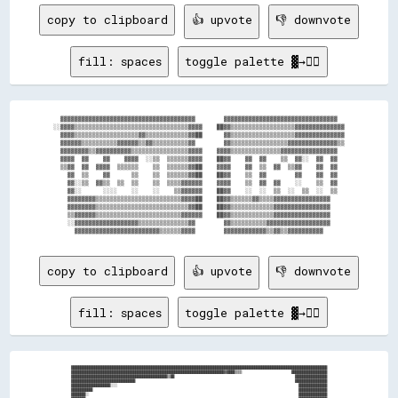
copy to clipboard
👍 upvote
👎 downvote
fill: spaces
toggle palette ▓→✊🏽
  ▓▓▓▓▓▓▓▓▓▓▓▓▓▓▓▓▓▓▓▓▓▓▓▓▓▓▓▓▓▓▓▓▓▓▓▓▓▓        ▓▓▓▓▓▓▓▓▓▓▓▓▓▓▓▓▓▓▓▓▓▓▓▓▓▓▓▓▓▓▓▓  

░░▓▓▓▓▒▒▒▒▒▒▒▒▒▒▒▒▒▒▒▒▒▒▒▒▒▒▒▒▒▒▒▒▒▒▒▒▓▓▓▓    ██▓▓▒▒▒▒▒▒▒▒▒▒▒▒▒▒▒▒▒▒▓▓▓▓▓▓▓▓▓▓▓▓▓▓

  ▓▓▓▓▒▒▒▒▒▒▒▒▒▒▒▒▒▒▒▒▒▒▓▓▒▒▒▒▒▒▒▒▒▒▒▒▓▓██      ▓▓▒▒▒▒▒▒▒▒▒▒▒▒▒▒▒▒▒▒▓▓▓▓▓▓▓▓▓▓▓▓▓▓

  ▓▓▓▓▓▓▒▒▒▒▒▒▒▒▒▒▓▓▓▓▓▓▒▒▓▓▒▒▒▒▒▒▒▒▒▒▓▓        ▓▓▒▒▒▒▒▒▒▒▒▒▒▒▒▒▒▒▓▓▓▓▓▓▓▓▓▓▓▓▓▓▒▒

  ▓▓▓▓▓▓▓▓▒▒▓▓▓▓▓▓▓▓▓▓▒▒▒▒▒▒▒▒▒▒▒▒▒▒▒▒▓▓▓▓    ▓▓▓▓▒▒▒▒▒▒▒▒▒▒▒▒▒▒▓▓▓▓▓▓▓▓▓▓▓▓▓▓▓▓  

  ▓▓▓▓  ▓▓    ▓▓    ▓▓▓▓  ░░▒▒  ▒▒▒▒▒▒▓▓▓▓    ██▓▓    ▓▓  ▓▓    ▒▒  ▓▓░░  ▓▓  ▓▓  

  ▒▒▓▓  ▓▓  ▓▓▓▓  ▒▒▒▒▒▒    ▒▒  ▒▒▒▒▒▒▓▓██    ▓▓▓▓    ▓▓  ▒▒  ▓▓  ▒▒▓▓    ▓▓  ▓▓  

    ▓▓  ▒▒    ▓▓      ▒▒    ▒▒  ▒▒▒▒▒▒▓▓██    ██▓▓    ▒▒  ▓▓        ▓▓    ▓▓  ▓▓  

    ▓▓░░▒▒  ▓▓▒▒  ▒▒  ▒▒    ▒▒  ▒▒▒▒▓▓▓▓▓▓    ▓▓▓▓    ▒▒  ▓▓  ▓▓    ░░    ▒▒  ▓▓  

    ▓▓░░      ░░░░    ░░    ░░    ▒▒▓▓▓▓▓▓    ██▓▓    ░░  ░░  ▒▒  ░░  ▒▒  ░░  ▒▒  

    ▓▓▓▓▓▓▓▓▒▒▒▒▒▒▒▒▒▒▒▒▒▒▒▒▒▒▒▒▒▒▒▒▓▓▓▓██    ██▓▓▒▒▒▒▒▒▓▓▒▒▒▒▓▓▓▓▓▓▓▓▓▓▓▓▓▓▓▓    

    ▓▓▓▓▓▓▓▓▒▒▒▒▒▒▒▒▒▒▒▒▒▒▒▒▒▒▒▒▒▒▒▒▒▒▓▓██    ██▓▓▒▒▒▒▒▒▒▒▒▒▒▒▓▓▓▓▓▓▓▓▓▓▓▓▓▓▓▓    

    ▒▒▓▓▓▓▓▓▒▒▒▒▒▒▒▒▒▒▒▒▒▒▒▒▒▒▒▒▒▒▒▒▓▓▓▓▓▓    ██▓▓▒▒▒▒▒▒▒▒▒▒▒▒▓▓▓▓▓▓▓▓▓▓▓▓▓▓▓▓    

    ░░▓▓▓▓▓▓▓▓▓▓▓▓▓▓▓▓▓▓▒▒▒▒▒▒▒▒▒▒▒▒▒▒▓▓        ▓▓▒▒▒▒▒▒▒▒▒▒▓▓▓▓▓▓▓▓▓▓▓▓▓▓▓▓▓▓    

copy to clipboard
👍 upvote
👎 downvote
fill: spaces
toggle palette ▓→✊🏽
████████████████████████████████████████████████████████████████████████████████████████████████████████████████████████████████████████████████

██████████████████████████████████████████████████████████████████████████████████████▓▓████▒▒▒▒                            ████████████████████

██████████████████████████████████████████████████████▒▒██                                                                    ██████████████████

████████████████████████████████████                                                                                          ██████████████████

██████████████████████░░░░                                                                                                      ████████████████

████████████                                                                                                                    ████████████████

████████░░                                                                                                                      ████████████████
