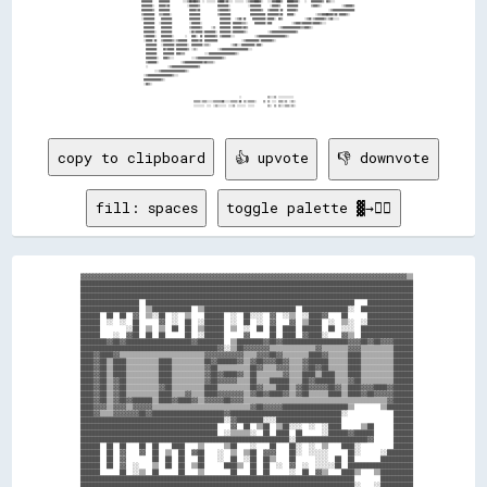
copy to clipboard
👍 upvote
👎 downvote
fill: spaces
toggle palette ▓→✊🏽
  ▓▓▓▓▓▓▓▓▓▓▓▓▓▓▓▓▓▓▓▓▓▓▓▓▓▓▓▓▓▓▓▓▓▓▓▓▓▓▓▓▓▓▓▓▓▓▓▓▓▓▓▓▓▓▓▓▓▓▓▓▓▓▓▓▓▓▓▓▓▓▓▓▓▓▓▓▓▓▓▓▓▓▓▓▓▓▓▓▓▓▓▓▓▓▓▓▓▓▓▓▒▒

  ██████████████████████████████████████████████████████████████████████████████████████████████████████

  ██████████████████████████████████████████████████████████████████████████████████████████████████████

  ██████████████████████████████████████████████████████████████████████████████████████████████████████

  ██████████████████  ████████████████████████████████████████████████████████████████    ██████████████

  ██████████████████  ▒▒████████████  ▒▒████████████████████████████  ██████████████░░  ████████████████

  ██████  ██  ██  ▓▓  ▒▒░░██  ░░  ▒▒    ██████  ░░  ██░░░░  ▓▓  ░░▒▒  ░░████▓▓    ██      ██████████████

  ██████  ░░  ░░  ██      ▓▓  ░░  ██  ░░██████  ░░  ██  ░░  ▓▓    ▓▓  ▒▒████  ░░  ▒▒░░  ░░██████████████

  ██████        ░░██  ▒▒  ▒▒  ██  ██  ▒▒██████  ▒▒  ░░  ██  ██  ████  ██████  ██  ░░░░  ████████████████

  ██████    ░░  ▓▓██  ██  ██      ██  ░░██████      ▓▓      ██  ████  ▓▓████░░    ▓▓▒▒  ████████████████

  ████████▓▓██▓▓████████████████████▓▓████████  ▒▒████████▓▓██▓▓████████████████████▓▓▓▓██▓▓██▓▓▓▓██████

  ██████████████████████████████████████████▓▓░░▒▒██▓▓▓▓▓▓▓▓▒▒▒▒▒▒▒▒▒▒▒▒▒▒▓▓▒▒▒▒▒▒▒▒▓▓▓▓▒▒▒▒▒▒▒▒▒▒██████

  ████▓▓████▓▓▒▒▒▒▒▒▒▒▒▒▒▒▒▒▒▒▒▒▒▒▒▒▒▒▒▒▓▓▓▓▓▓▓▓▓▓▓▓▒▒▒▒▓▓▓▓██▓▓▒▒▒▒▒▒▒▒████▓▓▒▒▒▒▒▒████▒▒▒▒▒▒▒▒▒▒██████

  ████▓▓██▒▒████▒▒▒▒▒▒▒▒▒▒████▒▒▒▒▒▒▒▒▒▒██▓▓██████▓▓▒▒▓▓██▓▓▓▓██▓▓▒▒▒▒▓▓██████▒▒▒▒▒▒████▒▒▒▒▒▒▒▒▒▒██████

  ████▓▓██▒▒████▒▒▒▒▒▒▒▒▒▒████▒▒▒▒▒▒▒▒▒▒▓▓██▒▒▒▒▒▒▒▒▒▒██▓▓▒▒▒▒▓▓▓▓▒▒▒▒▓▓██▓▓██▒▒▒▒▒▒████▒▒▒▒▒▒▒▒▒▒██████

  ████▓▓██▒▒████▒▒▒▒▒▒▒▒▒▒████▒▒▒▒▒▒▒▒▒▒▓▓██▓▓████▓▓▒▒██▒▒▒▒▒▒▒▒▓▓▒▒▒▒████▒▒████▒▒▒▒████▒▒▒▒▒▒▒▒▒▒██████

  ████▓▓██▒▒▓▓██▒▒▒▒▒▒▒▒▒▒████▒▒▒▒▒▒▒▒▒▒▓▓██▓▓▓▓▓▓▒▒▒▒██▒▒▒▒██████▒▒▒▒██▓▓██████▒▒▒▒▓▓██▒▒▒▒▒▒▒▒▒▒██████

  ████▓▓██▒▒▓▓██▒▒▒▒▒▒▒▒▒▒▓▓██▒▒▒▒▒▒▒▒▒▒████▒▒▒▒▒▒▒▒▒▒██▓▓▒▒▒▒████▒▒▓▓██▓▓▓▓▓▓██▓▓▒▒████▓▓▓▓████▓▓██████

  ████▓▓██▒▒▓▓██▒▒▒▒▒▒▒▒▒▒████▒▒▒▒▓▓▒▒▒▒████▓▓▓▓▓▓▓▓▒▒▓▓██▓▓████▓▓▒▒▓▓██▒▒▒▒▒▒████▒▒████▓▓██▓▓▓▓▓▓██████

  ████▓▓██▒▒▓▓██▓▓██████▒▒████▓▓████▓▓▒▒▓▓▓▓▓▓██▓▓▓▓▒▒▒▒▒▒▒▒▒▒▒▒▒▒▒▒▒▒▒▒▒▒▒▒▒▒▒▒▒▒▒▒▒▒▒▒▒▒▒▒▒▒▒▒▓▓██████

  ████▓▓▓▓▒▒▓▓▓▓▒▒▓▓▓▓▓▓▒▒▒▒▒▒▒▒▒▒▒▒▒▒▒▒▒▒▒▒▒▒▒▒▒▒▒▒▒▒▓▓██▓▓▓▓▓▓████████████████████▒▒        ▒▒████████

  ████▓▓▒▒▒▒▓▓▓▓▓▓▓▓██▓▓██████████████████████▓▓██████████████████████████████████░░              ██████

  ████████████████████████████████████████████░░▓▓████████░░░░████████████████████                ██████

  ██████████████████████████████████████████    ▓▓  ██  ▒▒██  ▒▒██░░░░  ░░  ░░████      ▒▒██      ██████

  ██████████████████████████████████████████  ░░▒▒▒▒▒▒░░  ██  ████  ██      ░░██████▓▓██████      ██████

  ████████████████████████████████████████████████████████████████░░██████████████████████▓▓      ██████

  ██████  ██  ██    ██  ██    ████    ▒▒      ▒▒██    ░░    ██    ██░░  ░░  ▒▒    ████░░          ██████

  ██████  ██  ▓▓    ▓▓  ██  ▒▒  ██  ▓▓██    ░░  ▒▒  ▒▒██  ▓▓▓▓    ██░░  ░░░░░░      ██░░      ░░████████

  ██████  ██  ▓▓        ██  ██  ██    ██    ░░  ██  ░░██  ██▒▒    ██      ░░░░  ██  ██        ██████████

  ██████  ██  ▓▓  ░░    ▒▒  ██  ██  ▒▒██      ████▒▒  ██  ██  ░░  ▓▓  ░░  ░░░░░░██  ████████████████████

  ██████      ██  ░░▒▒  ██      ██    ▒▒        ██    ██  ██      ░░  ██  ▓▓▒▒    ████▒▒    ▒▒██████████

  ████████████████████████████████████████████████████████████████████████████████████        ██████████

  ████████████████████████████████████████████████████████████████████████████████████░░    ░░██████████
