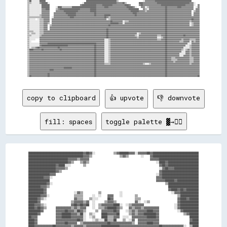
▒▒██░░░░░░░░██████                                        ██████████████████████████████▒▒                        ░░▓▓▓▓▓▓▓▓▓▓████████████████████████████████████        

▒▒▒▒░░░░░░░░▓▓██████░░                                ░░████████████████████████████████▓▓▓▓▓▓██▒▒            ████▓▓▓▓▓▓▓▓▓▓▓▓▓▓████████████████████████████████▓▓▓▓░░    

▒▒░░░░░░░░░░░░████████                              ▓▓██████████████▓▓▓▓▓▓██████████▓▓▓▓▓▓▓▓▓▓▓▓████▓▓        ▓▓██▓▓▓▓▓▓▓▓▓▓▓▓▓▓▓▓▓▓████████████████████████▓▓▓▓▓▓▓▓░░  ▓▓

▒▒░░░░░░░░░░░░████████      ░░████▒▒▒▒▒▒▒▒▒▒████████████████████████▓▓▓▓▓▓▓▓████▓▓▓▓▓▓▓▓▓▓▓▓▓▓▓▓▓▓██████▓▓░░    ▓▓▓▓░░▒▒▓▓▓▓▓▓▓▓▓▓▓▓▓▓▓▓██▓▓▓▓▓▓▓▓▓▓████▓▓▓▓▓▓▓▓▓▓▓▓  ░░▓▓

▒▒░░░░░░░░░░░░▓▓▓▓████      ▒▒▓▓████████████████████▓▓▓▓▓▓▓▓▓▓██████▓▓▓▓▓▓▓▓▓▓▓▓▓▓▓▓▓▓▓▓▓▓▓▓▓▓▓▓▓▓▓▓██████████    ▓▓▒▒░░▓▓▓▓▓▓▓▓▓▓▓▓▓▓▓▓██▓▓▓▓▓▓▓▓▓▓▓▓▓▓▓▓▓▓▓▓▓▓▓▓▓▓  ▓▓▓▓

▒▒░░░░░░░░░░░░▓▓▓▓▓▓▓▓      ▓▓▓▓▓▓▓▓██████████████▓▓▓▓▓▓▓▓▓▓▓▓██████▓▓▓▓▓▓▓▓▓▓▓▓▓▓▓▓▓▓▓▓▓▓▓▓▓▓▓▓▓▓▓▓▓▓████████▓▓▓▓▓▓▒▒▓▓▓▓▓▓▓▓▓▓▓▓▓▓▓▓▓▓██▓▓▓▓▓▓▓▓▓▓▓▓▓▓▓▓▓▓▓▓▓▓▓▓  ▒▒▓▓▓▓

▒▒░░░░░░░░░░░░▓▓▓▓▓▓▓▓    ▓▓▓▓▓▓▓▓▓▓▓▓██████████▓▓▓▓▓▓▓▓▓▓▓▓▓▓▓▓▓▓██▓▓▓▓▓▓▓▓▓▓▓▓▓▓▓▓▓▓▓▓▓▓▓▓▓▓▓▓▓▓▓▓▓▓▓▓████▓▓▓▓▓▓▓▓▓▓▓▓▓▓▓▓▓▓▓▓▓▓▓▓▓▓▓▓██▓▓▓▓▓▓▓▓▓▓▓▓▓▓▓▓▓▓▓▓▓▓▓▓  ▓▓▓▓▓▓

▒▒░░░░░░░░░░▒▒▓▓▓▓▓▓▓▓    ▓▓▓▓▓▓▓▓▓▓▓▓▓▓████████▓▓▓▓▓▓▓▓▓▓▓▓▓▓▓▓▓▓██▓▓▓▓▓▓▓▓██████▓▓▓▓▓▓▓▓▓▓▓▓▓▓▓▓▓▓▓▓▓▓▓▓██▓▓▓▓▓▓▓▓▓▓▓▓▓▓▓▓▓▓▓▓▓▓▓▓▓▓▓▓██▓▓▓▓▓▓▓▓▓▓▓▓▓▓▓▓▓▓▓▓▓▓▓▓░░▓▓▓▓▓▓

▒▒▒▒▒▒▒▒▒▒▒▒▒▒▓▓▓▓▓▓▓▓  ░░▓▓▓▓▓▓▓▓▓▓▓▓▓▓▓▓████▓▓▓▓▓▓▓▓▓▓▓▓▓▓▓▓▓▓▓▓▓▓▓▓▓▓▓▓▓▓██▓▓▒▒▓▓▓▓▓▓▓▓▓▓▓▓▓▓▓▓▓▓▓▓▓▓▓▓▓▓▓▓▓▓▓▓▓▓▓▓▓▓▓▓▓▓▓▓▓▓▓▓▓▓▓▓▓▓██▓▓▓▓▓▓▓▓▓▓▓▓▓▓▓▓▓▓▓▓▓▓▓▓▓▓▓▓▓▓▓▓

▒▒░░░░░░  ░░▒▒▒▒▓▓▓▓▓▓  ▓▓▓▓▓▓▓▓▓▓▓▓▓▓▓▓▓▓▓▓▓▓▓▓▓▓▓▓▓▓▓▓▓▓▓▓▓▓▓▓▓▓▓▓▓▓▓▓▓▓▓▓▓▓░░▒▒▓▓▓▓▓▓▓▓▓▓▓▓▓▓▓▓▓▓▓▓▓▓▓▓▓▓▓▓▓▓▓▓▓▓▓▓▓▓▓▓▓▓▓▓▓▓▓▓▓▓▓▓▓▓██▓▓▓▓▓▓▓▓▓▓▓▓▓▓▓▓▓▓▓▓▓▓▓▓██▓▓▓▓▓▓

▒▒░░░░░░░░░░▒▒▒▒▓▓▓▓▓▓  ▓▓▓▓▓▓▓▓▓▓▓▓▓▓▓▓▓▓▓▓▓▓▓▓▓▓▓▓▓▓▓▓▓▓▓▓▓▓▓▓▓▓▓▓▓▓▓▓▓▓▓▓▓▓▓▓▓▓██▓▓▓▓▓▓▓▓▓▓░░▒▒▒▒▓▓▓▓▓▓▓▓▓▓▓▓▓▓▓▓▓▓▓▓▓▓▓▓▓▓▓▓▓▓▓▓▓▓▓▓██▓▓▓▓▓▓▓▓▓▓▓▓▓▓▓▓▓▓▓▓▓▓▒▒▓▓▓▓▓▓▓▓

▒▒░░░░░░░░░░▒▒▒▒▓▓▓▓▒▒  ▓▓▓▓▓▓▓▓▓▓▓▓▓▓▓▓▓▓▓▓▓▓▓▓▓▓▓▓▓▓▓▓▓▓▓▓▓▓▓▓▓▓▓▓▓▓▓▓▓▓▓▓▓▓▓▓▓▓████████▓▓▓▓░░▓▓▓▓▓▓▓▓▓▓▓▓▓▓▓▓▓▓▓▓▓▓▓▓▓▓▓▓▓▓▓▓▓▓▓▓▓▓▓▓██▓▓▓▓▓▓▓▓▓▓▓▓▓▓▓▓▓▓▓▓▓▓░░▒▒▓▓▓▓▓▓

▒▒░░░░░░░░░░▒▒▒▒▓▓▓▓  ▒▒▓▓▓▓▓▓▓▓▓▓▓▓▓▓▓▓▓▓▓▓▓▓▓▓▓▓▓▓▓▓▓▓▓▓▓▓▓▓▓▓▓▓▓▓▓▓▓▓▓▓▓▓▓▓▓▓██▓▓▓▓▓▓▓▓▓▓▓▓▓▓▓▓▓▓▓▓▓▓▓▓▓▓▓▓▓▓▓▓▓▓▓▓▓▓▓▓▓▓▓▓▓▓▓▓▓▓▓▓▓▓██▓▓▓▓▓▓▓▓▓▓▓▓▓▓▓▓▓▓▓▓▓▓░░▒▒▓▓▓▓▓▓

▒▒░░░░░░░░░░▒▒▒▒▓▓▓▓  ▓▓▓▓▓▓▓▓▓▓▓▓▓▓▓▓▓▓▓▓▓▓▓▓▓▓▓▓▓▓▓▓▓▓▓▓▓▓▓▓▓▓▓▓▓▓▓▓▓▓▓▓▓▓▓▓▓▓▓▓▓▓▓▓▓▓▓▓▓▓▓▓▓▓▓▓▓▓▓▓▓▓▓▓▓▓▓▓▓▓▓▓▓▓▓▓▓▓▓▓▓▓▓▓▓▓▓▓▓▓▓▓▓▓██▓▓▓▓▓▓▓▓▓▓▓▓▓▓▓▓▓▓▓▓▓▓▓▓▓▓▓▓▓▓▓▓

▒▒░░░░░░░░░░▒▒▒▒▓▓▓▓  ▓▓▓▓▓▓▓▓▓▓▓▓▓▓▓▓▓▓▓▓▓▓▓▓▓▓▓▓▓▓▓▓▓▓▓▓▓▓▓▓▓▓▓▓▓▓▓▓▓▓▓▓▓▓▓▓██▓▓▓▓▓▓▓▓▓▓▓▓▓▓▓▓▓▓▓▓▓▓▓▓▓▓▓▓▓▓▓▓▓▓▓▓▓▓▓▓▓▓▓▓▓▓▓▓▓▓▓▓▓▓▓▓██▓▓▓▓▓▓▓▓▓▓▓▓▓▓▓▓▓▓▓▓▓▓▓▓▓▓▓▓▓▓▓▓

▒▒▒▒▒▒░░░░░░▒▒▒▒▓▓▓▓▓▓▓▓▓▓▓▓▓▓▓▓▓▓▓▓▓▓▓▓▓▓▓▓▓▓▓▓▓▓▓▓▓▓▓▓▓▓▓▓▓▓▓▓▓▓▓▓▓▓▓▓▓▓▓▓▓▓██▓▓▓▓▓▓▓▓▓▓▓▓▓▓▓▓▓▓▓▓▓▓▓▓▓▓▓▓▓▓▓▓▓▓▓▓▓▓▓▓▓▓▓▓▓▓▓▓▓▓▓▓▓▓▓▓██▓▓▓▓▓▓▓▓▓▓▓▓▓▓▓▓▓▓▓▓▓▓▓▓▓▓▓▓▓▓▓▓

▒▒░░▒▒▒▒░░░░▒▒▒▒▓▓▓▓▓▓▓▓▓▓▓▓▓▓▓▓▓▓▓▓▓▓▓▓▓▓▓▓▓▓▓▓▓▓▓▓▓▓▓▓▓▓▓▓▓▓▓▓▓▓▓▓▓▓▓▓▓▓▓▓▓▓██▓▓▓▓▓▓▓▓▓▓▓▓▓▓▓▓▓▓▓▓▓▓▓▓▓▓▓▓░░▒▒▓▓▓▓▓▓▓▓▓▓▓▓▓▓▓▓▓▓▓▓▓▓▓▓██▓▓▓▓▓▓▓▓▓▓▓▓▓▓▓▓▓▓▓▓▓▓▓▓▓▓▓▓▓▓▓▓

▒▒▒▒░░░░░░░░▒▒▓▓▓▓▓▓▓▓▓▓▓▓▓▓▓▓▓▓▓▓▓▓▓▓▓▓▓▓▓▓▓▓▓▓▓▓▓▓▓▓▓▓▓▓▓▓▓▓▓▓▓▓▓▓▓▓▓▓▓▓▓▓▓▓██▓▓▓▓▓▓▓▓▓▓▓▓▓▓▓▓▓▓▓▓▓▓▓▓▓▓▒▒░░▓▓▓▓▓▓▓▓▓▓▓▓▓▓▓▓▓▓▒▒▒▒▓▓▓▓██▓▓▓▓▓▓▓▓▓▓▓▓▓▓▓▓██▓▓▓▓▓▓▓▓▓▓▓▓▓▓

▒▒░░░░░░░░░░▓▓▓▓▓▓▓▓▓▓▓▓▓▓▓▓▓▓▓▓▓▓▓▓▓▓▓▓▓▓▓▓▓▓▓▓▓▓▓▓▓▓▓▓▓▓▓▓▓▓▓▓▓▓▓▓▓▓▓▓▓▓▓▓▓▓██▓▓▓▓▓▓▓▓▓▓▓▓▓▓▓▓▓▓▓▓▓▓▓▓▓▓▓▓▒▒▓▓▓▓▓▓▓▓▓▓▓▓▓▓▓▓▓▓░░░░▒▒▓▓██▓▓▓▓▓▓▓▓▓▓▓▓▓▓▓▓▓▓▓▓▓▓▓▓▓▓▓▓▓▓▓▓

▒▒░░░░░░    ▓▓▓▓▓▓▓▓▓▓▓▓▓▓▓▓▓▓▓▓▓▓▓▓▓▓▓▓▓▓▓▓▓▓▓▓▓▓▓▓▓▓▓▓▓▓▓▓▓▓▓▓▓▓▓▓▓▓▓▓▓▓▓▓░░░░▒▒▓▓▓▓▓▓▓▓▓▓▓▓▓▓▓▓▓▓▓▓▓▓▓▓▓▓▓▓▓▓▓▓▓▓▓▓▓▓▓▓▓▓▓▓▓▓▒▒▒▒▓▓▓▓██▓▓▓▓▓▓▓▓▓▓▓▓▓▓▒▒▓▓▓▓▓▓▒▒▒▒▒▒▓▓▓▓

▒▒░░        ▓▓▓▓▓▓▓▓▓▓▓▓▓▓▓▓▓▓▓▓▓▓▓▓▓▓▓▓▓▓▓▓▓▓▓▓▓▓▓▓▓▓▓▓▓▓▓▓▓▓▓▓▓▓▓▓▓▓▓▓▓▓▓▓░░░░▒▒▓▓▓▓▓▓▓▓▓▓▓▓▓▓▓▓▓▓▓▓▓▓▓▓▓▓▓▓▓▓▓▓▓▓▓▓▓▓▓▓▓▓▓▓▓▓▓▓▓▓▓▓▓▓██▓▓▓▓▓▓▓▓▓▓▓▓▒▒▒▒▓▓▓▓▓▓░░▓▓▒▒▓▓▓▓

▒▒░░░░░░░░░░▓▓▓▓▓▓▓▓████████████████████████████████████████████████▓▓▓▓▓▓▓▓░░░░▒▒▓▓▓▓▓▓▓▓▓▓▓▓▓▓▓▓▓▓▓▓▓▓▓▓▓▓▓▓▓▓▓▓▓▓▓▓▓▓▓▓▓▓▓▓▓▓▓▓▓▓▓▓▓▓██▓▓▓▓▓▓▓▓▓▓▓▓▓▓▓▓▓▓▓▓░░░░▓▓▓▓▓▓▓▓

▒▒░░░░░░░░░░▓▓██████████████████████████▓▓▓▓▓▓▓▓▓▓▓▓▓▓▓▓▓▓▓▓▓▓▓▓▓▓██▓▓▓▓▓▓▓▓░░░░▒▒▓▓▓▓▓▓▓▓▓▓▓▓▓▓▓▓▓▓▓▓▓▓▓▓▓▓▓▓▓▓▓▓▓▓▓▓▓▓▓▓▓▓▓▓▓▓▓▓▓▓▓▓▓▓██▓▓▓▓▓▓▓▓▓▓▓▓▓▓▓▓▓▓░░░░▒▒▓▓▓▓▓▓▓▓

▒▒░░▒▒▒▒▓▓██▓▓▓▓▓▓▓▓▓▓▓▓▓▓▓▓▓▓██▓▓▓▓▓▓▓▓▓▓▓▓▓▓▓▓▓▓▓▓▓▓▓▓▓▓▓▓▓▓▓▓▓▓██▓▓▓▓▓▓▓▓░░░░▒▒▓▓▓▓▓▓▓▓▓▓▓▓▓▓▓▓▓▓▓▓▓▓▓▓▓▓▓▓▓▓▓▓▓▓▓▓▓▓▓▓▓▓▓▓▓▓▓▓▓▓▓▓▓▓██▓▓▓▓▓▓▓▓▓▓▓▓▓▓▓▓░░░░░░▒▒▓▓▓▓▓▓▓▓

▒▒████▓▓▓▓▓▓▓▓██▓▓▓▓▓▓▓▓▓▓▓▓▓▓▓▓██▓▓▓▓▓▓▓▓▓▓▓▓▓▓▓▓▓▓▓▓▓▓▓▓▓▓▓▓▓▓▓▓██▓▓▓▓▓▓▓▓░░░░▒▒▓▓▓▓▓▓▓▓▓▓▓▓▓▓▓▓▓▓▓▓▓▓▓▓▓▓▓▓▓▓▓▓▓▓▓▓▓▓▓▓▓▓▓▓▓▓▓▓▓▓▓▓▓▓██▓▓▓▓▓▓▓▓▓▓▓▓▓▓▒▒░░▒▒▓▓▒▒▓▓▓▓▓▓▓▓

▒▒▓▓▓▓▓▓▓▓▓▓▓▓▓▓▓▓▓▓▓▓▓▓▓▓▓▓▓▓▓▓▓▓▓▓▓▓▓▓▓▓▓▓▓▓▓▓▓▓▓▓▓▓▓▓▓▓▓▓▓▓▓▓▓▓██▓▓▓▓▓▓▓▓░░░░▒▒▓▓▓▓▓▓▓▓▓▓▓▓▓▓▓▓▓▓▓▓▓▓▓▓▓▓▓▓▓▓▓▓▓▓▓▓▓▓▓▓▓▓▓▓▓▓▓▓▓▓▓▓▓▓██▓▓▓▓▓▓▓▓▓▓▓▓▓▓░░░░▓▓▓▓▒▒▓▓▓▓▓▓▓▓

▒▒▓▓▓▓▓▓▓▓▓▓▓▓▓▓▓▓▓▓▓▓▓▓▓▓▓▓▓▓▓▓▓▓▓▓▓▓▓▓▓▓▓▓▓▓▓▓▓▓▓▓▓▓▓▓▓▓▓▓▓▓▓▓▓▓██▓▓▓▓▓▓▓▓░░░░▒▒▓▓▓▓▓▓▓▓▓▓▓▓▓▓▓▓▓▓▓▓▓▓▓▓▓▓▓▓▓▓▓▓▓▓▓▓▓▓▓▓▓▓▓▓▓▓▓▓▓▓▓▓▓▓██▓▓▓▓▓▓▓▓▓▓▓▓░░░░░░▓▓▓▓▒▒▓▓▓▓▓▓▓▓

▒▒▓▓▓▓▓▓▓▓▓▓▓▓▓▓▓▓▓▓▓▓▓▓▓▓▓▓▓▓▓▓▓▓▓▓▓▓▓▓▓▓▓▓▓▓▓▓▓▓▓▓▓▓▓▓▓▓▓▓▓▓▓▓▓▓██▓▓▓▓▓▓▓▓░░░░▒▒▓▓▓▓▓▓▓▓▓▓▓▓▓▓▓▓▓▓▓▓▓▓▓▓▓▓▓▓▓▓▓▓▓▓▓▓▓▓▓▓▓▓▓▓▓▓▓▓▓▓▓▓▓▓██▓▓▓▓▓▓▓▓▓▓▓▓░░░░▓▓▓▓▓▓▒▒▓▓▓▓▓▓▓▓

▒▒▓▓▓▓▓▓▓▓▓▓▓▓▓▓▓▓▓▓▓▓▓▓▓▓▓▓▓▓▓▓▓▓▓▓▓▓▓▓▓▓▓▓▓▓▓▓▓▓▓▓▓▓▓▓▓▓▓▓▓▓▓▓▓▓██▓▓▓▓▓▓▓▓░░░░▒▒▓▓▓▓▓▓▓▓▓▓▓▓▓▓▓▓▓▓▓▓▓▓▓▓▓▓▓▓▓▓▓▓▓▓▓▓▓▓▓▓▓▓▓▓▓▓▓▓▓▓▓▓▓▓██▓▓▓▓▒▒▒▒▓▓▓▓▓▓▓▓▓▓▓▓▓▓▒▒▒▒▓▓▓▓▓▓

▒▒▓▓▓▓▓▓▓▓▓▓▓▓▓▓▓▓▓▓▓▓▓▓▓▓▓▓▓▓▓▓▓▓▓▓▓▓▓▓▓▓▓▓▓▓▓▓▓▓▓▓▓▓▓▓▓▓▓▓▓▓▓▓▓▓██▓▓▓▓▓▓▓▓░░░░▒▒▓▓▓▓▓▓▓▓▓▓▓▓▓▓▓▓▓▓▓▓▓▓▓▓▓▓▓▓▓▓▓▓▓▓▓▓▓▓▓▓▓▓▓▓▓▓▓▓▓▓▓▓▓▓██▓▓▓▓▒▒▒▒▒▒▓▓▓▓▓▓▓▓▓▓▓▓▒▒▒▒▓▓▓▓▓▓

▒▒▓▓▓▓▓▓▓▓▓▓▓▓▓▓▓▓▓▓▓▓▓▓▓▓▓▓▓▓▓▓▓▓▓▓▓▓▓▓▓▓▓▓▓▓▓▓▓▓▓▓▓▓▓▓▓▓▓▓▓▓▓▓▓▓██▓▓▓▓▓▓▓▓░░░░▒▒▓▓▓▓▓▓▓▓▓▓▓▓▓▓▓▓▓▓▓▓▓▓▓▓▓▓▓▓▓▓▓▓▓▓▓▓▓▓▓▓▓▓▓▓▓▓▓▓▓▓▓▓▓▓██▓▓▓▓▓▓▒▒▓▓▓▓▓▓▓▓▓▓▓▓▓▓▒▒▒▒▓▓▓▓▓▓

▒▒▓▓▓▓▓▓▓▓▓▓▓▓▓▓▓▓▓▓▓▓▓▓▓▓▓▓▓▓▓▓▓▓▓▓▓▓▓▓▓▓▓▓▓▓▓▓▓▓▓▓▓▓▓▓▓▓▓▓▓▓▓▓▓▓██▓▓▓▓▓▓▓▓▒▒▒▒▒▒▓▓▓▓▓▓▓▓▓▓▓▓▓▓▓▓▓▓▓▓▓▓▓▓▓▓▓▓▓▓▓▓▒▒░░░░▒▒▓▓▓▓▓▓▓▓▓▓▓▓▓▓██▓▓▓▓▓▓▓▓▓▓▓▓▓▓▓▓▓▓▓▓▓▓▒▒▓▓▓▓▓▓▓▓

▒▒▓▓▓▓▓▓▓▓▓▓▓▓▓▓▓▓▓▓▓▓▓▓▓▓▓▓▓▓▓▓▓▓▓▓▓▓▓▓▓▓▓▓▓▓▓▓▓▓▓▓▓▓▓▓▓▓▓▓▓▓▓▓▓▓██▓▓▓▓▓▓▓▓▓▓▓▓▓▓▓▓▓▓▓▓▓▓▓▓▓▓▓▓▓▓▓▓▓▓▓▓▓▓▓▓▓▓▓▓▓▓▓▓▓▓▓▓▓▓▓▓▓▓▓▓▓▓▓▓▓▓▓▓██▓▓▓▓▓▓▓▓▓▓▓▓▓▓▓▓▓▓▓▓▓▓▓▓▓▓▓▓▓▓▓▓

▒▒▓▓▓▓▓▓▓▓▓▓▓▓▓▓▓▓▓▓▓▓▓▓▓▓▓▓▓▓▓▓▓▓▓▓████████▓▓▓▓▓▓▓▓▓▓▓▓▓▓▓▓▓▓▓▓▓▓██▓▓▓▓▓▓▓▓▓▓▓▓▓▓▓▓▓▓▓▓▓▓▓▓▓▓▓▓▓▓▓▓▓▓▓▓▓▓▓▓▓▓▓▓▓▓▓▓▓▓▓▓▓▓▓▓▓▓▓▓▓▓▓▓▓▓▓▓██▓▓▓▓▓▓▓▓▓▓▓▓▓▓▓▓▓▓▓▓▓▓▓▓▓▓▓▓▓▓▓▓

▒▒▓▓▓▓▓▓▓▓▓▓▓▓▓▓▓▓▓▓▓▓████▓▓▓▓▓▓▓▓▓▓▓▓▓▓▓▓▓▓▓▓▓▓▓▓▓▓▓▓▓▓▓▓▓▓▓▓▓▓▓▓██▓▓▓▓▓▓▓▓▓▓▓▓▓▓▓▓▓▓▓▓▓▓▓▓▓▓▓▓▓▓▓▓▓▓▓▓▓▓▓▓▓▓▓▓▓▓▓▓▓▓▓▓▓▓▓▓▓▓▓▓▓▓▓▓▓▓▓▓██▓▓▓▓▓▓▓▓▓▓▓▓▓▓▓▓▓▓▓▓▓▓▓▓▓▓▓▓▓▓▓▓

▒▒▓▓▓▓▓▓▓▓▓▓▓▓▓▓▓▓▓▓▓▓▓▓▓▓▓▓▓▓▓▓▓▓▓▓▓▓▓▓▓▓▓▓▓▓▓▓▓▓▓▓▓▓▓▓▓▓▓▓▓▓▓▓▓▓██▓▓▓▓▓▓▓▓▓▓▓▓▓▓▓▓▓▓▓▓▓▓▓▓▓▓▓▓▓▓▓▓▓▓▓▓▓▓▓▓▓▓▓▓▓▓▓▓▓▓▓▓▓▓▓▓▓▓▓▓▓▓▓▓▓▓▓▓██▓▓▓▓▓▓▓▓▓▓▓▓▓▓▓▓▓▓▓▓▓▓▓▓▓▓▓▓▓▓▓▓

▒▒▓▓▓▓▓▓▓▓▓▓▓▓▓▓▓▓▓▓██▓▓▓▓▓▓▓▓▓▓▓▓▓▓▓▓▓▓▓▓▓▓▓▓▓▓▓▓▓▓▓▓▓▓▓▓▓▓▓▓▓▓▓▓██▓▓▓▓▓▓▓▓▓▓▓▓▓▓▓▓▓▓▓▓▓▓▓▓▓▓▓▓▓▓▓▓▓▓▓▓▓▓▓▓▓▓▓▓▓▓▓▓▓▓▓▓▓▓▓▓▓▓▓▓▓▓▓▓▓▓▓▓██▓▓▓▓▓▓▓▓▓▓▓▓▓▓▓▓▓▓▓▓▓▓▓▓▓▓▓▓▓▓▓▓

copy to clipboard
👍 upvote
👎 downvote
fill: spaces
toggle palette ▓→✊🏽
████████████████████████████████████▓▓██▓▓░░            ▒▒▓▓██████▓▓▓▓░░▓▓▓▓▓▓██▓▓██████████████████████████████

████████████████████████████████████▓▓▓▓▒▒                  ▒▒▓▓▒▒        ░░    ▓▓██████████████████████████████

██████████████████████████▓▓▓▓▓▓▒▒▓▓▓▓▓▓                                        ▓▓▓▓▓▓██████████████████████████

██████████████████████████▓▓▒▒    ▒▒▓▓▒▒                                            ░░████▓▓████████████████████

██████████████████▓▓████░░░░        ▒▒                                                ▓▓██▓▓████████████████████

██████████████████▓▓▓▓▓▓▒▒                                                            ░░▓▓██▓▓▓▓████████████████

██████████████████▓▓▒▒                                                                ▓▓████████████████████████

██████████████▓▓▓▓                                                                  ░░▓▓████████████████████████

██████████▓▓▓▓░░                                                                    ▓▓▓▓████████████████████████

██████████████                                                                      ▓▓▓▓▓▓██████▓▓██████████████

████████████▓▓░░                                                                          ▒▒████████████████████

████████▓▓▓▓▒▒                                                                              ████████████████████

██████████▓▓                                                                                ▓▓████▓▓██▓▓████████

██████████▓▓                  ░░▓▓▒▒          ▒▒            ░░                                ░░▓▓▓▓████████████

████████▓▓▓▓░░                ▒▒▒▒▒▒      ░░  ░░    ▓▓▓▓    ░░        ▒▒                          ▒▒████████████

██████▓▓▒▒░░                  ▓▓▒▒▒▒    ▒▒░░░░      ██▓▓              ▒▒▒▒                        ▓▓████▓▓██████

██████▓▓                    ▒▒▓▓▓▓▓▓▒▒▓▓  ░░      ▒▒▓▓▓▓▒▒            ▓▓░░  ░░▒▒                  ▓▓████████████

████▓▓▓▓▒▒░░                ▓▓██▓▓██▓▓██  ░░  ▒▒▓▓▓▓▓▓▓▓████░░  ░░▒▒▓▓▓▓▓▓▓▓                    ░░▓▓████████████

████▓▓██▓▓▒▒      ▓▓▓▓▓▓▓▓▓▓▒▒▓▓▒▒▓▓▓▓    ░░  ▒▒▒▒▓▓██████▓▓▒▒    ▓▓▒▒▓▓▓▓▒▒▓▓▓▓▓▓▓▓▓▓          ░░▓▓████████████

████████▓▓        ▓▓▓▓▓▓██▓▓▓▓▒▒██▓▓▒▒      ▒▒  ▓▓▓▓▓▓▓▓██▓▓    ░░▒▒▓▓▒▒▓▓▓▓▓▓████▓▓▓▓            ░░▓▓██████████

██████▓▓          ▓▓▓▓██████▓▓▓▓▒▒██░░  ▒▒░░    ████▓▓▓▓▓▓██      ▒▒▓▓▒▒▓▓▓▓████████▓▓                ▒▒▓▓██████

██▓▓▓▓            ▓▓▓▓██████▓▓▓▓▓▓▓▓░░  ░░▒▒    ████▒▒▒▒▓▓▓▓  ░░░░  ▓▓▓▓▓▓▓▓▓▓██████▓▓                    ██████

████▓▓            ▓▓▓▓▓▓▓▓▓▓▓▓▓▓██▓▓░░    ░░▒▒░░░░██▒▒▒▒██    ▒▒  ░░▓▓  ▓▓▓▓▓▓▓▓▓▓▓▓▓▓                    ▓▓████

████▓▓            ▓▓▓▓▓▓██▓▓▓▓▓▓  ▒▒▓▓▓▓▓▓▓▓▓▓▓▓▓▓▓▓██▓▓▓▓▓▓▓▓▓▓▓▓▓▓▒▒  ▓▓▓▓▓▓████▓▓▓▓                    ██████

████▓▓▓▓▓▓▓▓▓▓▓▓██▓▓▓▓▓▓▓▓▓▓▒▒▓▓▓▓▓▓▒▒▓▓▓▓▓▓▓▓▓▓████████████▓▓▓▓▓▓▓▓▓▓▓▓▓▓▓▓▓▓▓▓▓▓▓▓▓▓██▓▓▓▓▓▓▓▓▓▓▓▓▓▓░░  ▒▒████
