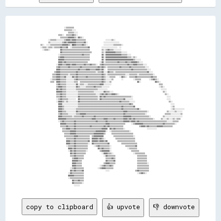
                            ░░▒▒▒▒▒▒▒▒                                                                                                                

                            ▒▒▒▒▒▒▒▒░░░░                                                                                                              

                                ▒▒▒▒▒▒░░░░                                                                                                            

                      ▒▒▒▒░░  ▒▒▒▒▒▒▓▓▒▒░░                                                                                                            

                        ▒▒▒▒▒▒▒▒▓▓▓▓▓▓▒▒░░▓▓▒▒░░                                                                                                      

            ░░▒▒▒▒▒▒░░░░░░░░▒▒▓▓▓▓▒▒▓▓▓▓▒▒▒▒▒▒▒▒▒▒                    ░░░░░░▒▒░░                                                                      

            ▒▒░░░░░░░░░░░░▒▒▓▓▒▒▓▓▓▓▓▓▓▓▒▒▒▒▒▒▒▒▓▓░░                ░░░░░░░░░░░░░░░░                                                                  

    ▒▒░░  ░░░░▒▒▒▒▒▒▒▒▒▒▒▒▓▓▓▓▓▓▒▒░░██▓▓▒▒▒▒▒▒▓▓▒▒░░                ░░░░░░░░░░▒▒▒▒▒▒▒▒░░                                                              

    ░░▒▒▒▒░░▒▒▒▒░░▒▒▒▒▒▒▓▓▒▒▒▒▓▓  ░░▒▒▒▒▒▒▒▒▒▒▒▒▒▒▒▒▓▓            ░░░░░░░░░░░░░░░░  ░░                                                                

      ░░▒▒▒▒░░          ▓▓▒▒▒▒▒▒▒▒▒▒▒▒▒▒▒▒▒▒▒▒▒▒▒▒▒▒▒▒            ▒▒░░▒▒▓▓▒▒▒▒░░░░░░░░                                                                

                        ▓▓▒▒▒▒▒▒▒▒▒▒▒▒▒▒▒▒▒▒▒▒▒▒▒▒▒▒▒▒▒▒          ▒▒░░▓▓▓▓▓▓▓▓▓▓▒▒▒▒▒▒░░░░░░                                                          

                      ░░▒▒▒▒▒▒▒▒▒▒▒▒▒▒▒▒▒▒▒▒▒▒▓▓▒▒▒▒▒▒            ▓▓░░▓▓▓▓▓▓▓▓▓▓▓▓▓▓▓▓▒▒▒▒▒▒░░░░                                                      

                      ▒▒▓▓▓▓▒▒▒▒▒▒▒▒▒▒▒▒▒▒▒▒▒▒▒▒▒▒▒▒▒▒            ▓▓░░▓▓▓▓▓▓▓▓▓▓▓▓▓▓▓▓▓▓▓▓▓▓▒▒▒▒░░▒▒░░                                                

                      ▓▓▓▓▓▓▒▒▒▒▒▒▒▒▒▒▒▒▒▒▒▒▒▒▒▒▒▒▒▒▒▒            ▓▓░░▓▓▓▓▓▓▓▓▓▓▓▓▓▓▓▓▓▓▓▓▓▓▓▓▓▓▓▓▒▒░░░░░░                                            

                      ▓▓▓▓▒▒▓▓▒▒▒▒▒▒▒▒▒▒▒▒▒▒▒▒▒▒▒▒▒▒            ░░▓▓░░▒▒▒▒▒▒▒▒▒▒▒▒▓▓▒▒▒▒▒▒▓▓▒▒▒▒▓▓▓▓▓▓▒▒░░░░                                          

                    ░░▓▓▓▓▒▒▒▒▓▓▓▓▒▒▓▓▓▓▒▒▒▒▒▒▒▒▓▓▒▒▒▒▓▓▒▒▒▒░░  ▒▒▓▓▒▒▒▒▒▒▒▒▒▒▒▒▒▒▒▒▒▒▒▒▒▒▒▒▓▓▒▒▒▒▓▓▓▓▒▒▒▒▒▒░░░░                                      

                    ▒▒▓▓▒▒▒▒▒▒▒▒▓▓▒▒▒▒▒▒▒▒▒▒▓▓▒▒▒▒▒▒▒▒▒▒▒▒▒▒▒▒▓▓▒▒▓▓▒▒░░▒▒▒▒▒▒▒▒▒▒▒▒▓▓▒▒▒▒▒▒▒▒▓▓▒▒▒▒▒▒▒▒▒▒▒▒▒▒░░░░                                    

                    ▓▓▓▓▒▒▒▒▒▒▒▒▒▒▒▒▒▒▒▒▒▒▓▓▒▒▒▒▒▒▓▓▓▓▒▒▒▒▒▒▓▓▓▓▒▒▓▓░░  ▒▒▒▒▒▒▒▒▒▒▒▒▒▒▒▒▒▒▒▒▒▒▒▒▓▓▒▒▒▒▒▒▒▒▒▒▒▒▒▒░░░░                                  

                  ▒▒▓▓▓▓▒▒▒▒▒▒▒▒▒▒▒▒▒▒▒▒▓▓▒▒▒▒▒▒▒▒▒▒▒▒▒▒▒▒▒▒░░▒▒▒▒▓▓░░░░▓▓▒▒▒▒░░▒▒▒▒▒▒▒▒▒▒▒▒▒▒▒▒▒▒▒▒▒▒▒▒▒▒▒▒▒▒▒▒▓▓░░░░                                

                ▒▒▒▒▓▓▓▓▒▒▒▒▒▒▒▒░░▒▒▒▒▒▒▓▓▒▒▒▒▒▒▒▒▒▒▒▒▒▒▒▒▒▒▒▒▒▒▒▒▓▓▒▒░░▒▒▒▒▒▒▒▒▒▒▒▒▒▒▒▒▒▒░░░░▒▒▒▒▒▒▒▒░░▒▒▒▒▒▒▒▒▒▒▒▒▒▒░░                              

                ▒▒▒▒▓▓▓▓▒▒▒▒▓▓░░░░░░▓▓▒▒▓▓▒▒▒▒▒▒▒▒▓▓▒▒▒▒▒▒▒▒▒▒▒▒▒▒▓▓▒▒░░░░▒▒▒▒▒▒    ░░▓▓▒▒░░  ▒▒▒▒▒▒▓▓▒▒▒▒▒▒▒▒▒▒▒▒▒▒▓▓▒▒▒▒                            

              ░░▒▒▒▒▓▓▓▓▒▒▒▒▒▒░░░░░░░░▒▒▓▓▒▒▒▒▒▒▒▒▒▒▒▒▒▒▒▒▒▒▒▒▒▒▒▒▓▓▒▒░░░░░░▒▒        ░░          ░░▒▒▒▒▒▒        ░░▒▒▓▓▒▒░░                          

              ▒▒▒▒  ▓▓▓▓▒▒▒▒▒▒░░░░░░░░▒▒▒▒  ▒▒▒▒▒▒▒▒▒▒▒▒▒▒▒▒▒▒▒▒▒▒▓▓▒▒░░░░▒▒                          ▓▓░░              ▓▓▒▒░░                        

                    ▒▒▓▓▒▒▒▒▒▒░░░░░░░░░░▓▓░░▒▒▒▒░░░░▒▒▒▒▒▒▒▒▒▒▒▒▓▓▓▓░░░░░░░░                                                ▒▒▒▒                      

                    ▒▒▓▓▓▓▒▒▒▒░░░░░░░░░░▓▓▒▒░░░░░░▒▒▒▒▒▒▒▒▓▓▒▒▒▒▒▒░░░░░░░░                                                  ░░▒▒░░                    

                    ▓▓▒▒▓▓▒▒▒▒░░░░░░░░░░▒▒▒▒▒▒▒▒▒▒▒▒▒▒▒▒▒▒▒▒▒▒░░░░░░░░░░                                                      ░░░░░░                  

                    ▓▓▓▓▓▓▒▒▒▒░░░░░░░░░░░░▒▒▒▒▒▒▒▒▒▒▒▒▒▒▒▒░░░░░░░░░░▓▓▒▒▒▒░░░░                                                  ▒▒░░                  

                    ▒▒▒▒▓▓▒▒▒▒░░░░░░░░░░░░▒▒▒▒▒▒▒▒▒▒▒▒▒▒▒▒▒▒░░░░▒▒▓▓▒▒▓▓▒▒▒▒▓▓▓▓▒▒░░                                              ▒▒░░                

                    ▒▒▒▒▓▓▒▒▒▒░░░░░░░░░░░░▓▓▒▒▒▒▒▒▒▒▒▒▒▒▒▒▒▒▒▒░░▓▓▒▒▓▓▒▒▒▒▒▒▒▒▒▒▒▒▒▒▒▒▒▒▒▒▒▒▒▒▒▒░░                                  ░░░░              

                    ░░▒▒▓▓▒▒▒▒▒▒░░░░░░░░  ▓▓▒▒▒▒▒▒▒▒▒▒▒▒▒▒▒▒▒▒░░▓▓▒▒▒▒▒▒▒▒▒▒▒▒▒▒▒▒▒▒▒▒▒▒▓▓░░░░░░░░                                  ░░░░              

                    ░░▓▓▓▓▒▒░░▒▒░░░░░░░░░░▓▓▒▒▒▒▒▒▒▒▒▒▒▒▒▒▒▒▒▒▒▒▒▒▒▒▒▒▒▒▒▒▒▒▒▒▒▒▒▒▒▒▓▓▒▒▒▒▒▒▒▒░░░░░░                                  ▒▒░░            

                      ▓▓▓▓░░░░░░░░░░░░░░░░▒▒▒▒▒▒▒▒▒▒▒▒▒▒▒▒▒▒▒▒▒▒▒▒▒▒▒▒▒▒▒▒▒▒▒▒▒▒▒▒▒▒▒▒▒▒▒▒▒▒▒▒▓▓▒▒                                      ░░░░          

                      ▓▓▓▓▒▒░░░░░░░░░░░░░░▒▒▒▒▒▒▒▒▒▒▒▒▒▒▒▒▒▒▒▒▒▒▒▒▒▒▒▒▒▒▒▒▒▒▒▒▒▒▒▒▒▒▒▒▓▓▒▒▒▒▒▒▒▒▒▒▓▓                                    ░░▒▒          

                      ▓▓▓▓▒▒░░░░░░░░░░░░▒▒▒▒▒▒▒▒▒▒▒▒▒▒▒▒▒▒▒▒▒▒▒▒▒▒▒▒▒▒▒▒▒▒▒▒▒▒▒▒▒▒▒▒▒▒▓▓▒▒▒▒▒▒▒▒▒▒▒▒▒▒▓▓░░                              ░░▒▒░░░░░░░░░░

                      ▓▓▓▓▒▒▒▒░░░░░░░░░░▓▓▒▒▒▒▒▒▒▒▒▒▒▒▒▒▒▒▒▒▒▒▒▒▒▒▒▒▒▒▒▒▒▒▒▒▒▒▒▒▒▒▒▒▒▒▒▒▓▓▓▓▒▒▒▒▒▒▒▒▒▒▒▒▒▒▒▒▒▒▒▒░░                  ▒▒░░░░░░▒▒░░░░░░  

                      ▒▒▓▓▒▒▒▒▒▒░░░░░░░░▒▒▒▒▓▓▓▓▓▓▒▒▒▒▒▒▒▒▒▒▒▒▒▒▒▒▒▒▒▒▒▒▒▒▒▒▒▒▒▒▒▒▒▒▒▒▒▒▓▓▒▒▒▒▒▒▒▒▒▒▒▒▒▒▒▒▒▒▒▒░░                  ▒▒▒▒▒▒░░░░░░░░░░▒▒  

                      ▓▓▓▓▒▒▒▒▒▒▒▒▒▒░░▒▒▒▒▒▒▒▒▓▓▒▒▒▒▒▒▒▒▒▒▓▓▒▒▒▒▒▒▒▒▒▒▒▒▒▒▒▒▒▒▒▒▒▒▒▒▒▒▒▒▓▓▓▓▓▓▓▓▒▒▒▒▒▒▒▒▒▒▒▒▒▒▒▒▒▒░░            ▒▒░░░░░░░░░░░░░░░░░░  

                      ▓▓▓▓▓▓▓▓▒▒▒▒▒▒▒▒▒▒▒▒▒▒▒▒▒▒▒▒▒▒▒▒▒▒▓▓▓▓▒▒▒▒▒▒▒▒▓▓▓▓▒▒▒▒▒▒▓▓▒▒▒▒▒▒▒▒▓▓▓▓▒▒▓▓▒▒▓▓▒▒▒▒▒▒▒▒▒▒▒▒▒▒▒▒▒▒░░      ▒▒░░░░▒▒░░░░▒▒░░▒▒▒▒    

                      ░░▒▒▓▓▒▒▒▒▒▒▒▒▒▒▓▓▒▒▒▒▒▒▒▒▒▒▒▒▒▒▒▒▒▒▒▒▓▓▒▒▒▒▒▒▒▒▓▓▒▒▒▒▒▒▒▒▒▒▒▒▒▒▒▒▓▓▓▓▓▓▒▒▓▓▓▓▒▒▓▓▒▒▒▒▒▒▒▒▒▒▒▒▒▒▒▒▒▒▒▒▒▒▒▒▒▒▒▒░░░░░░▒▒▒▒▒▒      

                        ▓▓▓▓▓▓▒▒▒▒▒▒▒▒▓▓▒▒▒▒▒▒▒▒▒▒▒▒▒▒▒▒▒▒▒▒▒▒▒▒▒▒▒▒▒▒▓▓▓▓▒▒▒▒▒▒▒▒▒▒▒▒▒▒▒▒      ░░▒▒▓▓▓▓▓▓▓▓▒▒▒▒▒▒▒▒▒▒▒▒▒▒▒▒▒▒▒▒▓▓▒▒▒▒▒▒▒▒▒▒░░        

                        ▒▒▒▒▒▒▓▓▒▒▒▒▒▒▓▓▒▒▒▒▒▒▒▒▒▒▒▒▒▒▓▓▒▒▒▒▒▒▒▒▒▒▒▒▓▓▒▒▓▓▒▒▒▒▒▒▒▒▒▒▒▒▒▒                ▒▒▓▓▓▓▒▒▓▓▒▒▒▒▒▒▒▒▓▓▓▓▓▓▒▒▒▒▒▒▒▒▒▒            

                          ▒▒▒▒▓▓▓▓▒▒▒▒▓▓▒▒▒▒▒▒▒▒▒▒▒▒▒▒▒▒▒▒▒▒▒▒▒▒▒▒▓▓▓▓▓▓  ▓▓▒▒▓▓▒▒▒▒▒▒▒▒░░                      ░░░░░░░░░░                            

                          ▒▒▒▒▒▒▒▒▓▓▓▓▓▓▒▒▒▒▒▒▒▒▒▒▒▒▒▒▒▒▒▒▒▒▓▓▓▓▓▓▓▓▓▓░░  ░░▒▒▒▒▒▒▒▒▒▒▒▒▒▒▒▒▒▒░░                                                      

                            ▒▒▒▒▒▒▓▓▓▓▓▓▒▒▒▒▒▒▒▒▒▒▒▒▒▒▒▒▒▒▓▓▓▓▓▓▓▓▓▓▒▒      ▒▒▒▒▒▒▒▒▒▒▒▒▒▒▒▒▒▒▒▒▒▒                                                    

                            ▒▒▒▒▒▒▒▒▒▒▓▓▓▓▒▒▒▒▒▒▒▒▒▒▒▒  ▒▒▓▓▓▓▓▓▓▓▓▓          ▒▒▒▒▒▒▒▒▒▒▒▒▒▒▒▒▒▒▒▒░░                                                  

                              ▒▒▒▒▒▒▒▒▓▓▒▒▒▒▒▒▒▒▒▒▒▒▒▒  ▓▓▓▓▓▓▒▒▓▓▒▒░░          ▒▒▒▒▒▒▒▒▒▒▒▒▒▒▒▒▒▒▒▒                                                  

                              ▓▓▓▓▒▒▒▒▓▓▒▒▒▒▒▒▒▒▒▒▒▒▓▓  ▓▓▓▓▓▓▒▒▓▓▓▓▒▒▓▓          ▒▒▒▒▒▒▒▒▒▒▒▒▒▒▒▒▒▒                                                  

                              ▓▓▓▓▒▒▒▒▓▓▒▒▒▒▒▒▒▒▒▒▒▒░░  ▓▓▒▒▒▒▒▒▒▒▒▒▒▒▒▒▓▓            ▒▒▒▒▒▒▒▒▒▒▒▒▒▒▒▒                                                

                              ░░▒▒▒▒▒▒▓▓▒▒▒▒▒▒▒▒▒▒▒▒      ░░▒▒▓▓▒▒▒▒▒▒▒▒▒▒░░              ▒▒▒▒▒▒▒▒▒▒▓▓                                                

                                ▓▓▓▓▒▒▓▓▒▒▒▒▒▒▒▒▒▒▒▒          ▓▓▒▒▓▓▒▒▒▒▒▒░░                ░░▒▒▒▒▒▒▒▒                                                

                                ░░▓▓▒▒▓▓▒▒▒▒▒▒▒▒▒▒░░            ▒▒▓▓▓▓▓▓▓▓░░                    ▒▒▒▒▒▒▒▒                                              

                                  ▓▓▒▒▓▓▒▒▒▒▒▒▒▒▒▒                ░░▓▓▓▓▒▒▒▒░░                    ░░▒▒▒▒▒▒▒▒▒▒                                        

                                  ▒▒▒▒▓▓▒▒▒▒▒▒▒▒                    ░░▓▓▒▒▒▒▒▒▒▒                      ▒▒▒▒▒▒▒▒▒▒                                      

                                    ▒▒▓▓▓▓▒▒▒▒▒▒                      ▒▒▒▒▒▒▓▓▒▒                      ▒▒▒▒▒▒▒▒▒▒                                      

                                    ▓▓▓▓▓▓▒▒▒▒                        ▓▓▒▒▒▒▒▒▓▓                      ▒▒▒▒▒▒▒▒▒▒                                      

                                    ▓▓▓▓▒▒▒▒▒▒                      ▒▒▓▓▓▓▒▒▒▒▒▒                      ▒▒▒▒▒▒▒▒▒▒░░                                    

                                    ▓▓▓▓▒▒▒▒▒▒                  ░░▒▒▓▓▒▒▒▒▓▓▒▒                        ▒▒▒▒▒▒▒▒▒▒▒▒                                    

                                  ░░▒▒▓▓▒▒▒▒▒▒▒▒              ░░▒▒▓▓▓▓▒▒▒▒▒▒▒▒                        ▒▒▒▒▒▒▒▒▒▒▒▒                                    

                                  ▓▓▒▒▓▓▒▒▒▒▒▒▓▓                      ░░░░                          ▒▒▓▓▒▒▒▒▒▒▒▒▒▒                                    

                                ░░▓▓▒▒▒▒▒▒▒▒▒▒▒▒                                                      ░░▒▒▓▓▒▒░░                                      

                                ▓▓▓▓▓▓▒▒▒▒▒▒▒▒▒▒                                                                                                      

                                ░░▒▒▒▒▒▒▒▒▒▒▒▒▒▒                                                                                                      

                                    ▓▓▒▒▒▒▓▓▒▒▒▒                                                                                                      

                                    ▓▓▒▒▒▒▒▒▒▒░░                                                                                                      

copy to clipboard
👍 upvote
👎 downvote