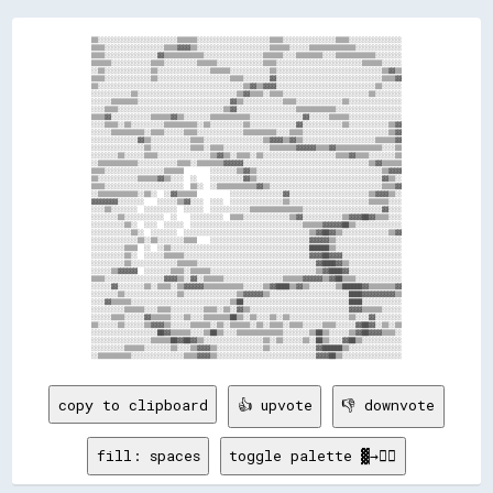
▒▒░░░░░░░░░░░░░░░░░░░░░░░░▒▒▒▒▒▒░░░░░░░░░░░░░░░░░░░░░░▒▒▒▒░░░░░░░░░░░░░░░░▒▒▒▒░░░░░░░░░░░░░░░░

▒▒▒▒░░░░░░░░░░░░░░░░░░▒▒▒▒▓▓▓▓▒▒░░░░░░░░░░░░░░░░░░░░░░▒▒▒▒▒▒░░░░░░▒▒▒▒▒▒▒▒▒▒▒▒▒▒░░░░░░░░░░░░░░

▒▒▒▒░░░░░░░░░░░░░░░░▓▓▒▒▒▒▒▒▒▒▒▒▒▒░░░░░░░░░░░░░░░░░░▒▒▒▒▒▒░░░░▒▒▒▒▒▒▒▒░░░░▒▒▒▒▒▒▒▒▒▒▒▒░░░░░░░░

▒▒▒▒▒▒░░░░░░░░░░░░▒▒▒▒░░░░░░░░░░▒▒▒▒▒▒░░░░░░░░░░░░░░▒▒▒▒░░░░░░░░░░░░░░░░░░░░░░░░░░▒▒▒▒▒▒░░░░░░

░░▒▒░░░░░░░░░░░░░░▒▒░░░░░░░░░░░░░░░░▒▒▒▒▒▒░░░░░░░░░░░░▒▒░░░░░░░░░░░░░░░░░░░░░░░░░░░░░░░░▒▒▓▓▒▒

▒▒▒▒░░░░░░░░░░░░░░▒▒░░░░░░░░░░░░░░░░░░░░░░▒▒▒▒░░░░░░░░▓▓░░░░░░░░░░░░░░░░░░░░░░░░░░░░░░░░▒▒▒▒▓▓

▒▒░░░░░░░░░░░░░░░░░░░░░░░░░░░░░░░░░░░░░░░░░░░░▒▒▓▓▒▒▓▓▓▓░░░░░░░░░░░░░░░░░░░░░░░░░░░░░░▒▒░░░░░░

░░░░░░░░░░░░▒▒░░░░░░░░░░░░░░░░░░░░░░░░░░░░░░▒▒▓▓▒▒▒▒░░▒▒▒▒░░░░░░░░░░░░░░░░░░░░░░░░░░▒▒░░░░░░░░

░░░░░░▒▒▒▒▒▒▒▒░░░░░░░░░░░░░░░░░░░░░░░░░░░░▓▓▒▒░░░░░░░░░░░░▒▒▒▒░░░░░░░░░░░░░░▒▒░░░░░░░░░░░░░░░░

░░░░▒▒▒▒░░░░░░░░░░░░░░░░░░░░░░░░░░░░░░░░▒▒▓▓░░░░░░░░░░░░░░░░░░▒▒▒▒▒▒▒▒▒▒▒▒░░░░░░░░░░░░░░░░░░░░

▒▒▒▒▓▓░░░░░░░░░░░░▒▒▒▒▒▒▓▓▒▒░░░░░░░░▒▒▒▒▒▒▒▒▒▒▒▒░░░░░░░░░░░░░░░░▓▓░░░░░░▒▒▒▒▒▒░░░░░░░░░░░░░░░░

░░░░▒▒▒▒░░▒▒░░░░░░░░░░▒▒▒▒▒▒▒▒▒▒░░▒▒░░░░░░░░░░▒▒░░░░░░░░░░░░░░▓▓░░░░░░░░░░░░▒▒░░░░░░░░░░░░▒▒▓▓

░░░░░░▒▒▒▒▒▒▒▒▒▒░░▒▒▒▒░░░░░░▒▒▒▒░░░░░░░░░░░░░░▒▒▒▒▒▒▒▒▒▒░░░░▒▒▒▒░░░░░░░░░░░░░░░░░░░░░░░░░░▒▒▓▓

░░░░░░░░░░░░░░▓▓▒▒░░░░░░░░░░░░▒▒▒▒░░░░░░░░░░░░░░░░░░▒▒▓▓▓▓▒▒▓▓▒▒░░░░░░░░░░░░░░░░░░░░░░▒▒▒▒▒▒▓▓

░░░░░░░░░░░░░░░░▒▒░░░░░░░░░░░░▒▒▒▒░░▒▒▒▒░░░░░░░░░░░░░░▒▒▒▒▒▒▒▒▓▓▓▓▓▓▒▒▒▒▓▓▒▒▒▒▒▒▒▒▒▒▒▒▒▒░░░░▒▒

░░░░░░░░▒▒░░░░░░▒▒▒▒░░░░░░░░░░░░░░░░▒▒▓▓▒▒░░▒▒▒▒░░▒▒░░░░░░░░░░░░░░░░░░░░░░▒▒▒▒▓▓▒▒▒▒░░░░░░░░▒▒

░░▒▒▒▒▒▒▒▒▒▒▒▒░░░░░░░░░░░░▒▒▒▒░░▒▒▒▒▒▒▒▒▓▓▓▓▓▓░░░░░░░░░░░░░░░░░░░░░░░░░░░░░░░░░░░░░░▒▒▓▓▒▒▒▒▒▒

▒▒▒▒░░░░░░░░░░░░░░░░░░▒▒▒▒▒▒        ░░░░░░░░▒▒▓▓▒▒░░░░░░░░░░░░░░░░░░░░░░░░░░░░░░░░░░░░░░▒▒▓▓▓▓

▒▒░░░░░░░░░░░░▒▒▒▒▒▒▓▓▒▒░░░░  ░░    ░░░░░░░░░░▓▓▒▒░░░░░░░░░░░░░░░░░░░░░░░░░░░░░░░░░░░░░░▓▓▒▒░░

▒▒▒▒░░░░░░░░░░░░░░░░░░░░░░░░  ▒▒░░  ░░▒▒▒▒▒▒▒▒▒▒▒▒▓▓▒▒░░░░░░░░░░░░░░░░░░░░░░░░░░░░░░░░░░▒▒▒▒▓▓

░░▒▒▒▒▒▒▒▒▒▒▒▒░░▒▒░░  ░░▓▓▒▒▒▒▒▒          ░░░░░░░░░░░░░░░░▓▓░░░░░░░░░░░░░░░░░░░░░░░░▒▒▓▓▓▓▒▒░░

▓▓▓▓▓▓▓▓░░░░░░░░    ░░░░░░▒▒▓▓░░░░  ░░░░  ░░░░░░░░░░░░░░░░▒▒░░░░░░░░░░░░░░░░░░░░░░░░▒▒▒▒▒▒░░░░

░░░░▒▒░░░░░░░░  ░░░░░░░░░░  ░░░░░░  ░░░░░░░░░░░░▒▒▒▒▒▒▒▒▒▒▒▒▒▒▒▒░░░░░░░░░░░░░░░░░░░░░░░░▓▓░░░░

░░░░░░░░▒▒░░░░░░░░░░░░  ░░    ░░░░░░░░░░  ▒▒▒▒░░░░░░░░░░░░░░▒▒▓▓░░░░░░░░░░░░▒▒▓▓▓▓██▓▓▒▒▒▒░░░░

░░░░░░░░░░▒▒░░  ░░░░  ░░░░░░  ░░░░░░░░░░░░░░░░░░░░░░░░░░░░░░░░░░▒▒▒▒▒▒▓▓▓▓▓▓██▒▒░░░░░░░░░░░░░░

░░░░░░░░░░░░▒▒░░  ░░░░░░░░  ░░░░░░░░░░░░░░░░░░░░░░░░░░░░░░░░░░░░░░▒▒▓▓██▓▓▒▒░░░░░░░░░░░░░░▒▒▓▓

░░░░░░░░░░░░░░▒▒░░▒▒░░░░░░░░▒▒▒▒    ░░░░░░░░░░░░░░░░░░░░░░░░░░░░░░▓▓▓▓▓▓▒▒░░░░░░░░░░░░░░░░░░░░

░░░░░░░░░░▒▒▒▒  ░░  ░░▒▒░░░░░░░░░░░░░░░░░░░░░░░░░░░░░░░░░░░░░░░░░░██████▒▒░░░░░░░░░░░░░░░░░░░░

░░░░░░░░░░▒▒░░  ░░░░░░▒▒▒▒▒▒░░░░░░░░░░░░░░░░░░░░░░░░░░░░░░░░░░░░░░▓▓▓▓██▓▓▓▓░░░░░░░░░░░░░░░░░░

░░░░░░░░░░▒▒░░░░░░░░░░░░░░▒▒▒▒▒▒░░░░░░░░░░░░░░░░░░░░░░░░░░░░░░░░░░░░▓▓████▓▓▒▒░░░░░░░░░░░░░░░░

░░░░░░▒▒▓▓▓▓▓▓  ░░░░░░░░▒▒▒▒░░▒▒▒▒▒▒░░░░░░░░░░░░░░░░░░░░░░░░░░░░░░░░▒▒▓▓████▓▓░░░░░░░░░░░░░░░░

▒▒▒▒░░░░░░░░░░░░░░░░░░▓▓▓▓▒▒░░▓▓░░▒▒▒▒▒▒░░░░░░░░░░░░░░░░░░▒▒▒▒▒▒▓▓▓▓▓▓▒▒▓▓██▒▒▒▒░░░░░░░░░░░░░░

░░░░░░▓▓░░░░░░░░▒▒░░▒▒▒▒░░▒▒▓▓▓▓▓▓▒▒▒▒▒▒▒▒▒▒▒▒░░░░░░▒▒▓▓████▒▒▓▓▒▒░░░░░░░░▒▒██████▓▓▒▒▒▒▒▒▒▒▓▓

░░░░░░░░▒▒░░░░░░░░░░░░░░░░▒▒░░░░░░░░░░░░░░░░▒▒▓▓▓▓▓▓▒▒░░░░░░░░░░░░░░░░░░░░░░░░████▓▓▓▓▓▓▓▓▓▓▒▒

░░░░▓▓▒▒▒▒▒▒░░░░░░░░░░░░░░░░░░░░░░░░░░░░░░▒▒██░░░░░░░░░░░░░░░░░░░░░░░░░░░░░░░░████░░░░░░░░░░░░

░░░░░░░░░░▒▒▒▒▒▒░░░░▒▒▒▒░░░░░░░░░░▒▒▒▒░░▒▒░░▓▓▒▒░░░░░░░░░░░░░░░░░░░░░░░░░░░░░░▓▓▓▓▒▒▒▒▒▒░░░░░░

░░░░░░▒▒▒▒░░░░░░▓▓▒▒▒▒▒▒░░░░▒▒░░░░▒▒▒▒▒▒▒▒██▒▒░░▒▒░░░░▒▒░░▒▒░░░░░░░░░░░░░░░░░░▒▒░░░░▓▓░░░░░░░░

▒▒░░░░░░▒▒░░░░░░▒▒▓▓▓▓▒▒░░░░░░▒▒▒▒▒▒░░▒▒░░▒▒▒▒▒▒░░▒▒░░▒▒▒▒░░▒▒▒▒░░░░░░▒▒▒▒░░░░░░▓▓██▓▓░░▒▒░░▒▒

░░░░░░░░░░░░░░░░░░░░██▓▓▒▒▒▒▒▒░░░░▒▒██▒▒░░░░▒▒▒▒▒▒▒▒▒▒▒▒▒▒░░░░░░░░▒▒██▒▒░░░░░░▒▒▓▓██▓▓▓▓▒▒▒▒░░

░░░░░░░░░░░░░░░░░░▒▒▒▒▒▒██▓▓██▓▓▒▒░░░░░░░░░░░░░░░░░░▒▒░░▒▒░░░░░░▒▒░░██▒▒░░░░▓▓██▒▒░░░░░░░░░░░░

░░░░░░░░░░▒▒▒▒▒▒░░░░░░░░▒▒░░░░▒▒▓▓▓▓▒▒░░░░░░░░░░░░░░▒▒░░░░░░░░░░░░░░▓▓██████▒▒░░░░░░░░░░░░░░░░

copy to clipboard
👍 upvote
👎 downvote
fill: spaces
toggle palette ▓→✊🏽