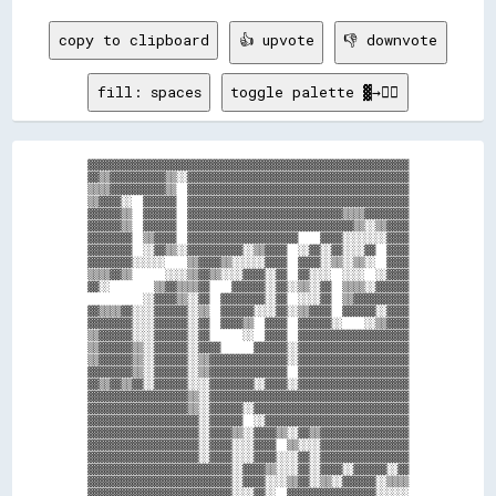
copy to clipboard
👍 upvote
👎 downvote
fill: spaces
toggle palette ▓→✊🏽
▓▓▓▓▓▓▓▓▓▓▓▓▓▓▓▓▓▓▓▓▓▓▓▓▓▓▓▓▓▓▓▓▓▓▓▓▓▓▓▓▓▓▓▓▓▓▓▓▓▓▓▓▓▓▓▓▓▓

▓▓▒▒▓▓▓▓▓▓▓▓▓▓▒▒░░▓▓▓▓▓▓▓▓▓▓▓▓▓▓▓▓▓▓▓▓▓▓▓▓▓▓▓▓▓▓▓▓▓▓▓▓▓▓▓▓

▒▒▒▒▓▓▓▓▓▓▓▓▓▓▒▒  ▓▓▓▓▓▓▓▓▓▓▓▓▓▓▓▓▓▓▓▓▓▓▓▓▓▓▓▓▓▓▓▓▓▓▓▓▓▓▓▓

▒▒▓▓▓▓░░  ▓▓▓▓▓▓  ▓▓▓▓▓▓▓▓▓▓▓▓▓▓▓▓▓▓▓▓▓▓▓▓▓▓▓▓▓▓▓▓▓▓▓▓▓▓▓▓

▓▓▓▓▓▓▒▒  ▓▓▓▓▓▓  ▓▓▓▓▓▓▓▓▓▓▓▓▓▓▓▓▓▓▓▓▓▓▓▓▓▓▓▓▒▒▒▒▓▓▓▓▓▓▓▓

▓▓▓▓▓▓▒▒  ▓▓▓▓▓▓  ▓▓▓▓▓▓▓▓▓▓▓▓▓▓▓▓▓▓▓▓▓▓▓▓▓▓▓▓▓▓▒▒░░▒▒▓▓▓▓

▓▓▓▓▓▓▓▓  ▒▒▓▓▓▓  ▓▓▓▓▓▓▓▓▓▓▓▓▓▓▓▓▓▓▓▓    ▓▓▓▓░░░░░░░░▓▓▓▓

▓▓▓▓▓▓▓▓  ░░▓▓▒▒░░▓▓▓▓▓▓▓▓▓▓░░▒▒▓▓▓▓  ░░▓▓░░▓▓░░░░▓▓  ▓▓▓▓

▓▓▓▓▓▓▓▓░░░░░░    ▒▒▓▓▓▓▒▒░░░░░░▓▓▓▓  ▓▓▓▓░░▒▒░░▒▒░░  ▓▓▓▓

▒▒▒▒▓▓▒▒      ░░░░▒▒▓▓▒▒░░░░▓▓▓▓░░▓▓  ▓▓░░░░  ░░░░  ░░▓▓▓▓

▓▓░░        ▒▒▓▓▒▒▒▒▓▓    ▓▓▓▓▓▓░░▓▓░░▒▒░░▓▓  ▒▒▒▒░░▓▓▓▓▓▓

          ░░▓▓▓▓▒▒░░▓▓  ▓▓▓▓▓▓▓▓░░▓▓  ░░░░▓▓  ▒▒▓▓▓▓▓▓▓▓▓▓

▓▓▒▒▒▒▓▓░░░░▓▓▓▓▓▓░░▒▒  ▓▓▓▓▓▓░░░░▓▓░░▒▒▓▓▓▓  ▓▓▓▓▓▓░░▓▓▓▓

▓▓▓▓▓▓▓▓░░░░▓▓▓▓▓▓░░▓▓  ▓▓▓▓▒▒  ▓▓▓▓  ▓▓▓▓▓▓░░    ░░▒▒▓▓▓▓

▒▒▓▓▓▓▓▓░░░░▓▓▓▓▓▓░░▓▓      ░░  ▓▓▓▓  ▓▓▓▓▓▓▓▓▓▓▓▓▓▓▓▓▓▓▓▓

▒▒▓▓▓▓▓▓▒▒░░▓▓▓▓▓▓░░▓▓▓▓      ▓▓▓▓▓▓░░▓▓▓▓▓▓▓▓▓▓▓▓▓▓▓▓▓▓▓▓

▒▒▓▓▓▓▓▓▒▒░░▓▓▓▓▓▓░░▒▒▓▓▓▓▓▓▓▓▓▓▓▓▓▓░░▓▓▓▓▓▓▓▓▓▓▓▓▓▓▓▓▓▓▓▓

▓▓▓▓▓▓▓▓▒▒░░▓▓▓▓▓▓░░▒▒▓▓▓▓▓▓▓▓▓▓▓▓▓▓  ▓▓▓▓▓▓▓▓▓▓▓▓▓▓▓▓▓▓▓▓

▓▓▒▒▓▓▒▒▓▓░░▓▓▓▓▓▓░░░░▓▓▓▓▓▓▓▓░░▓▓▓▓░░▓▓▓▓▓▓▓▓▓▓▓▓▓▓▓▓▓▓▓▓

▓▓▓▓▓▓▓▓▓▓▓▓▓▓▓▓▓▓▒▒░░▓▓▓▓▓▓▓▓▓▓▓▓▓▓▓▓▓▓▓▓▓▓▓▓▓▓▓▓▓▓▓▓▓▓▓▓

▓▓▓▓▓▓▓▓▓▓▓▓▓▓▓▓▓▓▒▒░░▓▓▓▓▓▓░░▓▓▓▓▓▓▓▓▓▓▓▓▓▓▓▓▓▓▓▓▓▓▓▓▓▓▓▓

▓▓▓▓▓▓▓▓▓▓▓▓▓▓▓▓▓▓▓▓░░▓▓▓▓▓▓  ░░▓▓▓▓▓▓▓▓▓▓▓▓▓▓▓▓▓▓▓▓▓▓▓▓▓▓

▓▓▓▓▓▓▓▓▓▓▓▓▓▓▓▓▓▓▓▓░░▓▓▓▓▒▒░░▓▓▓▓▒▒░░▓▓▒▒▓▓▓▓▓▓▓▓▓▓▓▓▓▓▓▓

▓▓▓▓▓▓▓▓▓▓▓▓▓▓▓▓▓▓▓▓░░▓▓▓▓░░░░▓▓▓▓  ▒▒░░░░▓▓▓▓▓▓▓▓▓▓▓▓▓▓▓▓

▓▓▓▓▓▓▓▓▓▓▓▓▓▓▓▓▓▓▓▓░░▓▓▓▓░░░░▓▓▓▓░░░░▓▓░░▓▓▓▓▓▓▓▓▓▓▓▓▓▓▓▓

▓▓▓▓▓▓▓▓▓▓▓▓▓▓▓▓▓▓▓▓▓▓▓▓▓▓░░▓▓▓▓▒▒░░░░▓▓░░▓▓▓▓░░▓▓▓▓▓▓░░▓▓

▓▓▓▓▓▓▓▓▓▓▓▓▓▓▓▓▓▓▓▓▓▓▓▓▓▓░░▓▓▓▓░░░░▒▒▓▓░░▒▒░░▓▓▓▓▓▓░░▒▒▒▒

▓▓▓▓▓▓▓▓▓▓▓▓▓▓▓▓▓▓▓▓▓▓▓▓▓▓░░░░▓▓░░  ▓▓▓▓▓▓▓▓▓▓▓▓▓▓▓▓░░░░░░
