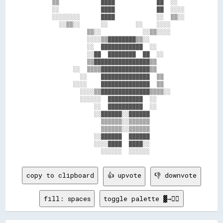
      ▒▒            ████            ██  ░░    

      ░░            ████            ██  ░░░░  

      ░░░░░░░░      ████            ░░  ▒▒░░  

        ░░▒▒░░      ░░        ░░    ░░░░      

                ▒▒░░            ░░▒▒░░░░      

                ░░░░▒▒████████▒▒░░            

                ░░  ████████████  ░░          

                ░░██  ████████  ██  ░░        

                ▒▒████████████████▒▒          

            ░░  ▒▒▒▒██████████████▒▒          

              ░░    ██████████████  ▒▒        

            ░░░░    ██████████████  ▒▒        

              ░░░░▒▒██████████████▒▒▒▒░░      

              ░░░░░░  ██████████  ░░          

                  ░░  ██████████  ░░          

                  ░░██████░░██████            

                    ▒▒▒▒▒▒░░▒▒▒▒▒▒            

                    ▒▒▒▒▒▒░░▒▒▒▒▒▒            

                  ░░██████  ██████            

                  ░░░░████  ████░░            

copy to clipboard
👍 upvote
👎 downvote
fill: spaces
toggle palette ▓→✊🏽