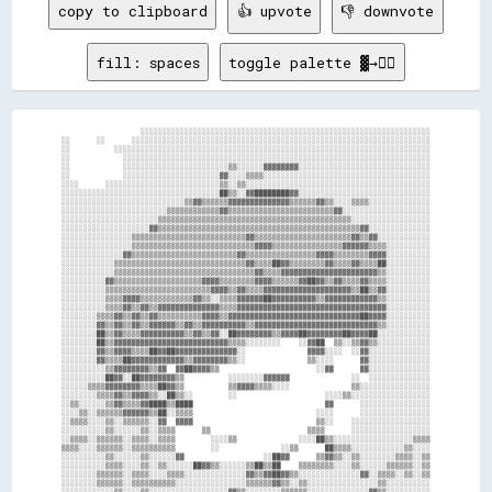
copy to clipboard
👍 upvote
👎 downvote
fill: spaces
toggle palette ▓→✊🏽
                  ░░░░░░░░░░░░░░░░░░░░░░░░░░░░░░░░░░░░░░░░░░░░░░░░░░░░░░░░░░░░░░░░░░

░░      ░░      ░░░░░░░░░░░░░░░░░░░░░░░░░░░░░░░░░░░░░░░░░░░░░░░░░░░░░░░░░░░░░░░░░░░░

░░          ░░░░░░░░░░░░░░░░░░░░░░░░░░░░░░░░░░░░░░░░░░░░░░░░░░░░░░░░░░░░░░░░░░░░░░░░

░░            ░░░░░░░░░░░░░░░░░░░░░░░░░░░░░░░░░░░░░░░░░░░░░░░░░░░░░░░░░░░░░░░░░░░░░░

░░            ░░░░░░░░░░░░░░░░░░░░░░░░▒▒░░░░░░▓▓▓▓▓▓▓▓░░░░░░░░░░░░░░░░░░░░░░░░░░░░░░

░░            ░░░░░░░░░░░░░░░░░░░░░░▓▓░░░░▒▒▒▒░░░░░░░░░░░░░░░░░░░░░░░░░░░░░░░░░░░░░░

░░░░      ░░░░░░░░░░░░░░░░░░░░░░░░░░▒▒░░▒▒░░░░░░░░░░░░░░░░░░░░░░░░░░░░░░░░░░░░░░░░░░

░░░░░░░░░░░░░░░░░░░░░░░░░░░░░░░░░░░░██▒▒░░▓▓████████▓▓░░░░░░░░░░░░░░░░░░░░░░░░░░░░░░

░░░░░░░░░░░░░░░░░░░░░░░░░░░░▒▒▓▓▒▒▒▒▒▒▓▓▓▓▓▓▓▓▓▓▓▓▓▓▒▒▒▒▒▒▓▓▒▒░░░░▒▒▒▒░░░░░░░░░░░░░░

░░░░░░░░░░░░░░░░░░░░░░░░▒▒▒▒▒▒▒▒▒▒▒▒▓▓▒▒▒▒▒▒▒▒▒▒▒▒▒▒▒▒▒▒▒▒▒▒▒▒▓▓░░░░░░░░░░░░░░░░░░░░

░░░░░░░░░░░░░░░░░░░░░░▒▒▒▒▒▒▒▒▒▒▒▒▒▒▒▒▒▒▒▒▒▒▒▒▒▒▒▒▒▒▒▒▒▒▒▒▒▒▒▒▒▒▒▒░░░░░░░░░░░░░░░░░░

░░░░░░░░░░░░░░░░░░░░▓▓▒▒▒▒▒▒▒▒▒▒▒▒▒▒▒▒▒▒▒▒▒▒▒▒▒▒▒▒▒▒▒▒▒▒▒▒▒▒▒▒▒▒▒▒▒▒▓▓░░░░░░░░░░░░░░

░░░░░░░░░░░░░░░░▒▒▒▒▒▒▒▒▒▒▒▒▒▒▒▒▒▒▒▒▒▒▒▒▒▒▓▓▒▒▒▒▒▒▒▒▒▒▒▒▒▒▒▒▒▒▒▒▒▒▓▓▒▒▓▓░░░░░░░░░░░░

░░░░░░░░░░░░░░░░▒▒▒▒▒▒▒▒▒▒▒▒▒▒▒▒▒▒▒▒▒▒▒▒▒▒▒▒▓▓▓▓▒▒▒▒▒▒▒▒▒▒▒▒▒▒▒▒▓▓▓▓▓▓▒▒▒▒░░░░░░░░░░

░░░░░░░░░░░░░░▓▓▒▒▒▒▒▒▒▒▒▒▒▒▒▒▒▒▒▒▒▒▒▒▒▒▓▓▒▒▒▒▒▒▒▒▒▒▒▒▒▒▒▒▓▓▓▓▒▒▒▒▒▒▒▒▓▓▓▓░░░░░░░░░░

░░░░░░░░░░░░▒▒▒▒▒▒▒▒▒▒▒▒▒▒▒▒▒▒▒▒▒▒▒▒▒▒▒▒▒▒▓▓▒▒▒▒██▓▓▒▒▒▒▒▒▒▒▓▓▒▒▒▒▓▓▒▒▒▒██░░░░░░░░░░

░░░░░░░░░░░░▒▒▒▒▒▒▒▒▒▒▒▒▒▒▒▒▒▒▒▒▒▒▒▒▒▒▒▒▒▒▒▒▓▓▒▒▒▒▓▓▓▓▓▓▓▓▓▓▓▓▓▓▓▓▓▓▓▓▓▓▒▒░░░░░░░░░░

░░░░░░░░░░▓▓▒▒▒▒▒▒▒▒▒▒▒▒▒▒▒▒▒▒▒▒▓▓▓▓▒▒▒▒▒▒▒▒▓▓▓▓▒▒▒▒▒▒▓▓██▓▓▒▒▓▓▒▒▒▒▓▓▒▒▒▒░░░░░░░░░░

░░░░░░░░░░▒▒▒▒▒▒▒▒▒▒▒▒▒▒▒▒▒▒▒▒▒▒▒▒▓▓▓▓▒▒▓▓▒▒▒▒▓▓▓▓▓▓▓▓▓▓▓▓▓▓▓▓▓▓▓▓▒▒██▒▒▓▓░░░░░░░░░░

░░░░░░░░░░▒▒▒▒▓▓▓▓▒▒▒▒▒▒▒▒▒▒▒▒▓▓▒▒░░▒▒▒▒▓▓▓▓▓▓██▓▓▓▓▓▓▓▓▓▓▒▒▓▓▓▓▓▓▓▓▓▓▓▓▒▒░░░░░░░░░░

░░░░░░░░░░▒▒▒▒▓▓▒▒▓▓▒▒▓▓▓▓▓▓▓▓▓▓▓▓▓▓▒▒▒▒▓▓▓▓▓▓▓▓▓▓▓▓▓▓▓▓▓▓▓▓▓▓▓▓▓▓▓▓▓▓▓▓▓▓░░░░░░░░░░

░░░░░░░░▒▒▒▒▓▓▒▒▓▓▒▒▓▓▒▒▒▒▒▒▒▒▒▒▓▓▓▓▒▒▓▓▓▓▓▓▓▓▓▓▓▓▓▓▓▓▓▓▓▓▓▓▓▓▓▓▓▓▓▓██▓▓▓▓░░░░░░░░░░

░░░░░░░░▓▓▒▒▓▓▒▒▓▓▒▒▓▓▓▓▓▓▒▒▓▓▒▒▓▓▓▓▓▓▓▓▓▓▒▒▓▓▓▓▓▓▓▓▓▓▓▓▓▓▓▓▓▓▓▓▓▓▓▓▓▓▓▓▒▒░░░░░░░░░░

░░░░░░░░██▒▒▓▓▒▒▒▒▓▓▓▓▓▓▓▓▓▓▒▒▓▓▒▒▓▓░░██▓▓▓▓▓▓▓▓▒▒▓▓▓▓██▓▓▓▓▓▓▓▓██▓▓▓▓██░░░░░░░░░░░░

░░░░░░░░██▒▒▓▓▓▓▓▓▓▓▓▓▓▓▓▓▓▓▓▓▓▓▓▓▓▓▓▓▒▒▒▒░░░░░░░░    ░░▓▓██  ▒▒░░▒▒▓▓▒▒░░░░░░░░░░░░

░░░░░░░░▓▓▒▒▓▓▓▓▒▒▒▒██▓▓██▓▓▓▓▓▓▓▓▓▓▓▓▓▓░░              ▓▓▓▓░░░░  ░░▓▓░░░░░░░░░░░░░░

░░░░░░░░▓▓▒▒▒▒██▓▓▓▓▓▓▓▓▓▓▓▓▒▒▓▓▓▓▓▓▓▓▒▒░░              ▒▒░░░░      ▓▓░░░░░░░░░░░░░░

░░░░░░░░░░▒▒▓▓▓▓▓▓▓▓▒▒▓▓  ▓▓██▓▓▓▓▒▒                      ░░▓▓      ▓▓░░░░░░░░░░░░░░

░░░░░░░░░░██▓▓░░██▓▓▓▓▓▓▓▓▒▒          ░░░░░░░░▓▓▓▓▓▓              ░░  ░░░░░░░░░░░░░░

░░░░░░▒▒▒▒▓▓▓▓▓▓▓▓▒▒▒▒██▓▓▒▒          ▒▒▓▓▓▓▒▒▒▒░░░░              ▒▒░░░░░░░░░░░░░░░░

░░░░░░░░▒▒▒▒▓▓▒▒▓▓▓▓▒▒░░██▒▒░░        ░░                    ░░░░▒▒░░░░░░░░░░░░░░░░░░

░░▒▒░░░░░░▒▒▓▓▒▒▒▒▓▓████▒▒████                              ▓▓      ░░░░░░░░░░░░░░░░

░░░░▒▒░░▒▒▒▒▒▒▓▓▓▓▓▓▒▒██░░▒▒▒▒                            ░░░░      ░░░░░░░░░░░░░░░░

░░▒▒▒▒░░░░▒▒░░▒▒▒▒▒▒░░▓▓  ▓▓▓▓                            ▒▒░░    ░░░░░░░░░░░░░░░░░░

░░░░░░░░░░▒▒░░░░░░▒▒░░▒▒▒▒      ▒▒                      ▒▒▒▒      ░░░░░░░░░░░░░░░░░░

░░▒▒▒▒░░▒▒▒▒▒▒░░▒▒▒▒░░▒▒▒▒        ░░░░▒▒              ░░░░██▒▒░░░░░░░░░░░░░░░░░░▒▒▒▒

▒▒▒▒░░░░▒▒▒▒▒▒░░▒▒▒▒▒▒▒▒▒▒        ░░              ░░▒▒      ██▒▒▒▒░░░░░░░░░░░░▒▒░░░░

░░░░░░░░░░▒▒░░░░░░▒▒░░░░░░▓▓                  ░░██▓▓      ▒▒▓▓▒▒░░▒▒░░░░░░░░▒▒▒▒░░▒▒

░░░░░░░░░░▒▒▒▒░░░░▒▒░░▒▒░░░░░░██▓▓▒▒░░░░░░▒▒██▒▒██    ▒▒▒▒▒▒▒▒░░░░▒▒░░░░░░▒▒▒▒▒▒░░▒▒

░░░░░░░░▒▒▒▒▒▒░░▒▒▒▒░░░░▒▒▒▒░░░░░░░░░░░░░░▓▓▒▒▓▓██▓▓▒▒░░░░░░░░░░░░░░▓▓░░▒▒▒▒░░▒▒░░▒▒

░░░░░░░░▒▒▒▒▒▒░░▒▒▒▒▒▒▒▒▒▒░░░░░░░░░░░░░░░░▒▒▒▒▒▒▓▓▒▒░░▒▒░░░░░░░░░░░░░░░░▒▒░░░░░░░░░░
