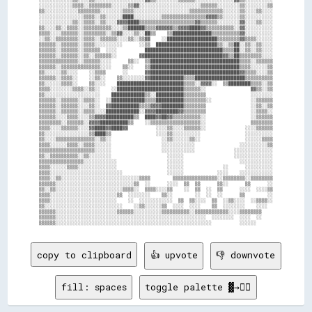
░░░░░░░░░░░░▒▒░░░░▒▒░░░░░░░░░░░░░░░░░░▓▓▒▒░░░░░░░░▒▒▒▒▒▒░░░░░░░░░░░░░░▓▓▒▒░░░░░░░░░░

░░░░░░░░░░░░▒▒▒▒░░▒▒▒▒▒▒▒▒░░░░░░▒▒▓▓░░░░░░░░░░░░░░░░░░░░░░▒▒▒▒▒▒░░░░░░░░▒▒░░░░░░░░▒▒

▒▒░░░░░░░░░░░░▒▒▒▒▒▒▒▒░░░░░░░░▒▒▒▒░░░░░░░░░░░░░░░░░░░░▒▒▒▒▒▒▒▒▒▒▒▒░░░░░░▒▒░░░░▒▒░░░░

░░░░░░░░░░░░░░░░▒▒▒▒░░▒▒░░░░░░████░░░░░░░░░░▒▒▒▒▒▒▒▒▒▒▒▒▒▒▒▒▓▓▓▓▒▒░░░░░░▒▒░░░░░░░░░░

░░░░░░░░░░░░▒▒░░▒▒▒▒░░▒▒░░░░▓▓▓▓████▒▒▒▒▒▒▒▒▒▒▒▒▒▒▒▒▒▒▒▒▓▓▒▒▒▒▒▒░░░░░░░░▓▓░░░░▒▒░░░░

▒▒░░░░▒▒░░▒▒▒▒░░▒▒▒▒▒▒▒▒▒▒░░░░▒▒██████▒▒▒▒▓▓▓▓▓▓▒▒▓▓▓▓████▓▓▒▒▒▒▒▒▒▒▒▒░░▓▓░░░░░░░░░░

▒▒▒▒░░░░▒▒▒▒▒▒░░▒▒▒▒▒▒▒▒░░▒▒▓▓░░░░▒▒░░██▒▒    ▒▒██████████████▒▒▒▒▒▒▒▒▒▒▓▓░░░░░░░░░░

░░▒▒░░▒▒▒▒▒▒▒▒░░▒▒▒▒░░▒▒▒▒▒▒░░░░▒▒░░▒▒▓▓    ░░██████████████████▒▒▒▒▒▒▒▒▓▓▒▒▒▒░░░░░░

▒▒▒▒▒▒░░▒▒▒▒▒▒░░▒▒▒▒░░░░░░░░░░      ░░▒▒  ██████████████████████▒▒░░▒▒██░░▒▒░░▒▒░░░░

▒▒▒▒▒▒░░▒▒▒▒▒▒░░▒▒▒▒▒▒  ░░░░          ████████████████████████████▒▒▒▒██░░▒▒░░▒▒░░░░

▒▒▒▒▒▒░░▒▒▒▒▒▒░░▒▒░░▒▒▒▒▒▒░░        ▓▓████████████████████████████▓▓▒▒██▒▒▒▒▒▒▒▒░░░░

▒▒▒▒▒▒▒▒▒▒▒▒▒▒░░▒▒▒▒▒▒░░░░      ▒▒░░  ▒▒████████████████████████████████▒▒▒▒░░▒▒▒▒▒▒

▒▒▒▒▒▒░░▒▒▒▒▒▒▒▒▒▒▒▒▒▒░░░░    ▒▒░░    ▒▒████████████████████████████████▒▒▒▒░░░░░░▒▒

▒▒░░░░░░▒▒░░░░    ░░▒▒▒▒      ░░      ▓▓████████████████████████████████▓▓▒▒▒▒░░░░▒▒

▒▒▒▒▒▒░░▒▒▒▒░░    ░░▒▒░░    ▒▒░░░░░░░░▓▓████████████▒▒▒▒██████████████████▒▒▒▒▒▒▒▒▒▒

▒▒░░░░░░▒▒▒▒░░    ▒▒░░░░    ████████████████████████▒▒▒▒░░▓▓▓▓░░  ▒▒████████▒▒▒▒░░▒▒

▒▒▒▒░░░░░░░░▒▒▒▒░░▒▒░░    ░░████████████████████████▒▒▒▒▒▒░░                ▓▓▒▒░░▒▒

▒▒░░░░░░░░░░░░░░░░░░░░    ████████████▒▒░░██████████▒▒▒▒▒▒▒▒                ░░░░░░░░

▒▒▒▒▒▒░░▒▒▒▒▒▒░░▒▒▒▒░░  ░░████████████▒▒▒▒██████████▒▒▒▒▒▒▒▒░░              ░░▒▒▒▒▒▒

▒▒▒▒▒▒░░▒▒▒▒▒▒░░░░▒▒░░  ▓▓██████████▒▒▒▒▓▓▓▓████████▒▒▒▒▒▒▒▒                ░░▒▒░░▒▒

▒▒▒▒▒▒░░▒▒▒▒▒▒░░▒▒▒▒░░░░████████████░░▓▓▓▓████████▓▓▒▒▒▒▒▒▒▒                ░░▒▒▒▒░░

▒▒▒▒▒▒░░░░▒▒▒▒░░░░▒▒▓▓▓▓██████████▒▒  ████▓▓██▓▓▒▒▒▒▒▒▒▒▒▒░░                ░░▒▒▒▒▒▒

▒▒▒▒▒▒▒▒░░▒▒▒▒▒▒░░▓▓▓▓██████████▒▒    ░░▒▒▒▒▒▒▒▒▒▒▒▒▒▒▒▒▒▒░░                ▒▒▒▒▒▒▒▒

▒▒▒▒░░░░▒▒▒▒▒▒░░░░▓▓████▓▓████▓▓          ░░░░▒▒░░░░▒▒▒▒▒▒░░              ░░░░▒▒▒▒▒▒

▒▒░░░░░░░░░░░░░░░░▒▒████▒▒                ░░░░▒▒░░░░░░░░░░                ░░░░░░░░░░

▒▒░░░░▒▒▒▒▒▒▒▒▒▒▒▒▒▒░░▒▒░░                  ░░▒▒░░░░░░▒▒░░                ░░░░░░▒▒▒▒

▒▒▒▒░░░░░░▒▒▒▒░░▒▒▒▒░░░░░░                  ░░░░░░░░░░░░                ░░░░░░░░░░▒▒

▒▒▒▒▒▒▒▒▒▒▒▒▒▒▒▒▒▒▒▒░░░░░░                  ░░░░░░░░░░░░              ░░░░░░░░░░░░░░

▒▒░░▒▒▒▒▒▒▒▒▒▒░░▒▒░░░░░░░░                    ░░░░░░                  ░░░░░░░░░░░░░░

▒▒▒▒▒▒▒▒▒▒▒▒▒▒▒▒░░░░░░░░░░░░                  ░░░░░░                    ░░░░░░░░░░░░

▒▒▒▒░░░░░░▒▒▒▒░░░░░░░░░░░░░░                  ░░░░░░              ░░      ░░░░░░░░░░

▒▒▒▒░░░░░░░░░░░░░░░░░░░░░░░░░░                ░░░░░░            ░░░░    ░░░░░░░░░░░░

▒▒▒▒░░▒▒░░░░░░░░░░░░░░░░░░░░░░░░░░░░▒▒▒▒        ▒▒▒▒▒▒▒▒▒▒▒▒▒▒▒▒░░▒▒▒▒▒▒▒▒░░▒▒▒▒▒▒▒▒

▒▒▒▒▒▒░░░░░░░░░░░░░░░░░░░░░░░░░░░░▒▒  ░░      ░░░░  ▒▒  ▒▒      ▒▒░░      ▒▒      ░░

▒▒░░▒▒░░░░░░░░░░░░░░░░░░░░░░░░▒▒▒▒░░  ▒▒▒▒░░░░▒▒    ░░  ▒▒  ░░  ▒▒      ░░░░  ░░░░▒▒

▒▒▒▒░░░░░░░░░░░░░░░░░░░░░░░░▒▒  ░░░░░░░░    ▒▒░░        ░░  ░░  ░░      ▒▒        ░░

▒▒▒▒░░░░░░░░░░░░░░░░░░░░░░░░    ░░  ░░░░░░░░░░░░  ▒▒  ▒▒░░░░  ▒▒  ░░▒▒░░░░  ░░▒▒▒▒░░

▒▒░░░░░░░░░░░░░░░░░░░░░░░░░░░░    ░░▒▒░░░░░░▒▒  ░░░░  ░░░░    ▒▒  ░░░░░░░░    ░░░░  

▒▒▒▒▒▒░░░░░░░░░░░░░░░░░░░░░░▒▒▒▒▒▒░░░░░░░░░░▒▒▒▒▒▒▒▒▒▒░░▒▒▒▒▒▒▒▒▒▒▒▒░░░░▒▒▒▒▒▒▒▒    

▒▒▒▒▒▒░░░░░░░░░░░░░░░░░░░░░░░░░░░░░░░░░░░░░░░░░░░░░░░░░░░░░░  ░░░░░░░░  ░░░░  ░░    

copy to clipboard
👍 upvote
👎 downvote
fill: spaces
toggle palette ▓→✊🏽