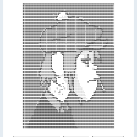
██▓▓▓▓▓▓▓▓▓▓▓▓▓▓▓▓▓▓▓▓▓▓▓▓▓▓▓▓▓▓▓▓▓▓▓▓▓▓▓▓▓▓▓▓▓▓▓▓▓▓▓▓▓▓▓▓▓▓▓▓▓▓▓▓▓▓▓▓▓▓▓▓▓▓▓▓▓▓▓▓▓▓▓▓▓▓▓▓▓▓▓▓▓▓▓▓▓▓▓▓▓▓▓▓▓▓▓▓▓▓▓▓▓▓▓▓▓▓▓▓▓▓▓▓▓▓▓▓▓▓▓▓▓▓▓▓▓▓▓▓▓▓▓▓▓▓▓▓
██▒▒▓▓▓▓▓▓▓▓▓▓▓▓▓▓▓▓▓▓▓▓▓▓▓▓▓▓▓▓▓▓▓▓▓▓▓▓▓▓▓▓▓▓▓▓▓▓▓▓▓▓▓▓▓▓▓▓▓▓▓▓▓▓▓▓▓▓▓▓▓▓▓▓▓▓▓▓▓▓▓▓▓▓▓▓▓▓▓▓▓▓▓▓▓▓▓▓▓▓▓▓▓▓▓▓▓▓▓▓▓▓▓▓▓▓▓▓▓▓▓▓▓▓▓▓▓▓▓▓▓▓▓▓▓▓▓▓▓▓▓▓▓▓▓▓▒▒
██▒▒▓▓▓▓▓▓▓▓▓▓▓▓▓▓▓▓▓▓▓▓▓▓▓▓▓▓▓▓▓▓▓▓▓▓▓▓▓▓▓▓▓▓▓▓▓▓▓▓▓▓▓▓▓▓▓▓▓▓▓▓▓▓▓▓▓▓▓▓▓▓▓▓▓▓▓▓▓▓▓▓▓▓▓▓▓▓▓▓▓▓▓▓▓▓▓▓▓▓▓▓▓▓▓▓▓▓▓▓▓▓▓▓▓▓▓▓▓▓▓▓▓▓▓▓▓▓▓▓▓▓▓▓▓▓▓▓▓▓▓▓▓▓▓▓▒▒
██▒▒▓▓▓▓▓▓▓▓▓▓▓▓▓▓▓▓▓▓▓▓▓▓▓▓▓▓▓▓▓▓▓▓▓▓▓▓▓▓▓▓▓▓▓▓▓▓▓▓▓▓▓▓▓▓▓▓▓▓▓▓▓▓▓▓▓▓▓▓▓▓▓▓▓▓▓▓▓▓▓▓▓▓▓▓▓▓▓▓▓▓▓▓▓▓▓▓▓▓▓▓▓▓▓▓▓▓▓▓▓▓▓▓▓▓▓▓▓▓▓▓▓▓▓▓▓▓▓▓▓▓▓▓▓▓▓▓▓▓▓▓▓▓▓▓▒▒
██▒▒▓▓▓▓▓▓▓▓▓▓▓▓▓▓▓▓▓▓▓▓▓▓▓▓▓▓▓▓▓▓▓▓▓▓▓▓▓▓▓▓▓▓▓▓▓▓▓▓▓▓▓▓▓▓▓▓▓▓▓▓▓▓▓▓▒▒▓▓▓▓▓▓▓▓▓▓▓▓▓▓▓▓▓▓▓▓▓▓▓▓▓▓▓▓▓▓▓▓▓▓▓▓▓▓▓▓▓▓▓▓▓▓▓▓▓▓▓▓▓▓▓▓▓▓▓▓▓▓▓▓▓▓▓▓▓▓▓▓▓▓▓▓▓▓▒▒
██▒▒▓▓▓▓▓▓▓▓▓▓▓▓▓▓▓▓▓▓▓▓▓▓▓▓▓▓▓▓▓▓▓▓▓▓▓▓▓▓▓▓▓▓▓▓▓▓▓▓▓▓▓▓▓▓▓▓▓▓██████████▓▓▓▓▓▓▓▓▓▓▓▓▓▓▓▓▓▓▓▓▓▓▓▓▓▓▓▓▓▓▓▓▓▓▓▓▓▓▓▓▓▓▓▓▓▓▓▓▓▓▓▓▓▓▓▓▓▓▓▓▓▓▓▓▓▓▓▓▓▓▓▓▓▓▓▓▒▒
██▒▒▓▓▓▓▓▓▓▓▓▓▓▓▓▓▓▓▓▓▓▓▓▓▓▓▓▓▓▓▓▓▓▓▓▓▓▓▓▓▓▓▓▓▓▓▓▓▓▓▓▓▓▓▒▒██▓▓        ████▒▒██▓▓▓▓▓▓▓▓▓▓▓▓▓▓▓▓▓▓▓▓▓▓▓▓▓▓▓▓▓▓▓▓▓▓▓▓▓▓▓▓▓▓▓▓▓▓▓▓▓▓▓▓▓▓▓▓▓▓▓▓▓▓▓▓▓▓▓▓▓▓▒▒
██▒▒▓▓▓▓▓▓▓▓▓▓▓▓▓▓▓▓▓▓▓▓▓▓▓▓▓▓▓▓▓▓▓▓▓▓▓▓▓▓▓▓▓▓▓▓▓▓▒▒▓▓▓▓▒▒██          ▒▒██▓▓▓▓▓▓▓▓▓▓▓▓▓▓▓▓▓▓▓▓▓▓▓▓▓▓▓▓▓▓▓▓▓▓▓▓▓▓▓▓▓▓▓▓▓▓▓▓▓▓▓▓▓▓▓▓▓▓▓▓▓▓▓▓▓▓▓▓▓▓▓▓▓▓▒▒
██▒▒▓▓▓▓▓▓▓▓▓▓▓▓▓▓▓▓▓▓▓▓▓▓▓▓▓▓▓▓▓▓▓▓▓▓▓▓▓▓▓▓▓▓▓▓▓▓▓▓▓▓████      ░░  ░░░░▒▒██▓▓▓▓██████▒▒▓▓▓▓▓▓▓▓▓▓▓▓▓▓▓▓▓▓▓▓▓▓▓▓▓▓▓▓▓▓▓▓▓▓▓▓▓▓▓▓▓▓▓▓▓▓▓▓▓▓▓▓▓▓▓▓▓▓▓▓▒▒
██▒▒▓▓▓▓▓▓▓▓▓▓▓▓▓▓▓▓▓▓▓▓▓▓▓▓▓▓▓▓▓▓▓▓▓▓▓▓▓▓▓▓▓▓▓▓▓▓▓▓▒▒██░░  ░░░░░░░░░░░░░░██████▓▓▓▓▓▓▒▒████▒▒▒▒▒▒▓▓▓▓▓▓▓▓▓▓▓▓▓▓▓▓▓▓▓▓▓▓▓▓▓▓▓▓▓▓▓▓▓▓▓▓▓▓▓▓▓▓▓▓▓▓▓▓▓▓▒▒
██▒▒▓▓▓▓▓▓▓▓▓▓▓▓▓▓▓▓▓▓▓▓▓▓▓▓▓▓▓▓▓▓▓▓▓▓▓▓▓▓▓▓▓▓▓▓▓▓▓▓▒▒████░░░░░░████████████▓▓▓▓▓▓▓▓▓▓▒▒▓▓▓▓██████▒▒▓▓▓▓▓▓▓▓▓▓▓▓▓▓▓▓▓▓▓▓▓▓▓▓▓▓▓▓▓▓▓▓▓▓▓▓▓▓▓▓▓▓▓▓▓▓▓▓▒▒
██▒▒▓▓▓▓▓▓▓▓▓▓▓▓▓▓▓▓▓▓▓▓▓▓▓▓▓▓▓▓▓▓▓▓▓▓▓▓▓▓▓▓▓▓▓▓▓▓▓▓▓▓▓▓████▓▓▓▓▓▓▓▓▓▓▒▒▓▓▓▓▓▓▓▓▓▓▓▓▓▓▒▒▓▓▓▓▓▓▓▓████▓▓▓▓▓▓▓▓▓▓▓▓▓▓▓▓▓▓▓▓▓▓▓▓▓▓▓▓▓▓▓▓▓▓▓▓▓▓▓▓▓▓▓▓▓▓▓▓▒▒
██▒▒▓▓▓▓▓▓▓▓▓▓▓▓▓▓▓▓▓▓▓▓▓▓▓▓▓▓▓▓▓▓▓▓▓▓▓▓▓▓▓▓▓▓▓▓▓▓▓▓▓▓▓▓▒▒████▓▓▓▓▓▓▓▓▒▒▓▓▓▓▓▓▓▓▓▓▓▓▓▓▒▒▓▓▓▓▓▓▓▓▓▓▓▓██████▒▒▓▓▓▓▓▓▓▓▓▓▓▓▓▓▓▓▓▓▓▓▓▓▓▓▓▓▓▓▓▓▓▓▓▓▓▓▓▓▓▓▒▒
██▒▒▓▓▓▓▓▓▓▓▓▓▓▓▓▓▓▓▓▓▓▓▓▓▓▓▓▓▓▓▓▓▓▓▓▓▓▓▓▓▓▓▓▓▓▓▓▓▓▓▓▓▓▓██▓▓▓▓▓▓▓▓▓▓▓▓▒▒▓▓▓▓▓▓▓▓▓▓▓▓▓▓▒▒▓▓▓▓▓▓▓▓▓▓▓▓▓▓▓▓████▒▒▓▓▓▓▓▓▓▓▓▓▓▓▓▓▓▓▓▓▓▓▓▓▓▓▓▓▓▓▓▓▓▓▓▓▓▓▓▓▒▒
██▒▒▓▓▓▓▓▓▓▓▓▓▓▓▓▓▓▓▓▓▓▓▓▓▓▓▓▓▓▓▓▓▓▓▓▓▓▓▓▓▓▓▓▓▓▓▓▓██████▓▓▓▓▓▓▓▓▓▓▓▓▓▓▒▒▓▓▓▓▓▓▓▓▓▓▓▓▓▓▒▒▓▓▓▓▓▓▓▓▓▓▓▓▓▓▒▒▓▓▓▓██████████▓▓▓▓▓▓▓▓▓▓▓▓▓▓▓▓▓▓▓▓▓▓▓▓▓▓▓▓▓▓▒▒
██▒▒▓▓▓▓▓▓▓▓▓▓▓▓▓▓▓▓▓▓▓▓▓▓▓▓▓▓▓▓▓▓▓▓▓▓▓▓▓▓▓▓▒▒██████▓▓▒▒▓▓▓▓▓▓▓▓▓▓▓▓▓▓▒▒▓▓▓▓▓▓▓▓▓▓▓▓▓▓▒▒▓▓▓▓▓▓▓▓▓▓▓▓▓▓▒▒▓▓▓▓▓▓▓▓▓▓▓▓████████▒▒▓▓▓▓▓▓▓▓▓▓▓▓▓▓▓▓▓▓▓▓▓▓▒▒
██▒▒▓▓▓▓▓▓▓▓▓▓▓▓▓▓▓▓▓▓▓▓▓▓▓▓▓▓▓▓▓▓▓▓▒▒██████████▓▓▓▓▓▓▒▒▓▓▓▓▓▓▓▓▓▓▓▓▓▓▒▒▓▓▓▓▓▓▓▓▓▓▓▓▓▓▒▒▓▓▓▓▓▓▓▓▓▓▓▓▓▓▒▒▓▓▓▓▓▓▓▓▓▓▓▓▓▓▓▓▓▓████████▓▓▓▓▓▓▓▓▓▓▓▓▓▓▓▓▓▓▒▒
██▒▒▓▓▓▓▓▓▓▓▓▓▓▓▓▓▓▓▓▓▓▓▓▓▓▓▓▓▓▓▓▓▒▒██▒▒▓▓▓▓▓▓▓▓▓▓▓▓▓▓▒▒▓▓▓▓▓▓▓▓▓▓▓▓▓▓▒▒▓▓▓▓▓▓▓▓▓▓▓▓▓▓▒▒▓▓▓▓▓▓▓▓▓▓▓▓▓▓▒▒▓▓▓▓▓▓▓▓▓▓▓▓▓▓▒▒▓▓▓▓▓▓▓▓████▓▓▓▓▓▓▓▓▓▓▓▓▓▓▓▓▒▒
██▒▒▓▓▓▓▓▓▓▓▓▓▓▓▓▓▓▓▓▓▓▓▓▓▓▓▓▓▓▓▒▒██▒▒▒▒▒▒▒▒▒▒▒▒▒▒▒▒▒▒▒▒▒▒▒▒▒▒▒▒▒▒▒▒▒▒▒▒▒▒▒▒▒▒▒▒▒▒▒▒▒▒▒▒▒▒▒▒▒▒▒▒▒▒▒▒▒▒▒▒▒▒▒▒▒▒▒▒▒▒▒▒▒▒▒▒▒▒▒▒▒▒▒▒▒▒██▓▓▓▓▓▓▓▓▓▓▓▓▓▓▓▓▒▒
██▒▒▓▓▓▓▓▓▓▓▓▓▓▓▓▓▓▓▓▓▓▓▓▓▓▓▓▓▒▒██▓▓▓▓▒▒▓▓▓▓▓▓▓▓▓▓▓▓▓▓▒▒▓▓▓▓▓▓▓▓▓▓▓▓▓▓▒▒▓▓▓▓▓▓▓▓▓▓▓▓▓▓▒▒▓▓▓▓▓▓▓▓▓▓▓▓▓▓▒▒▓▓▓▓▓▓▓▓▓▓▓▓▓▓▒▒▓▓▓▓▓▓▓▓▓▓██▓▓▓▓▓▓▓▓▓▓▓▓▓▓▓▓▒▒
██▒▒▓▓▓▓▓▓▓▓▓▓▓▓▓▓▓▓▓▓▓▓▓▓▓▓▓▓▒▒██▓▓▓▓▒▒▓▓▓▓▓▓▓▓▓▓▓▓▓▓▒▒▓▓▓▓▓▓▓▓▓▓▓▓▓▓▒▒▓▓▓▓▓▓██▓▓▓▓▓▓▒▒▓▓▓▓▓▓▓▓▓▓▓▓▓▓▒▒▓▓▓▓▓▓▓▓▓▓▓▓▓▓▒▒▓▓▓▓▓▓▓▓██▓▓▓▓▓▓▓▓▓▓▓▓▓▓▓▓▓▓▒▒
██▒▒▓▓▓▓▓▓▓▓▓▓▓▓▓▓▓▓▓▓▓▓▓▓▓▓▒▒██▓▓▓▓▓▓▒▒▓▓▓▓▓▓▓▓▓▓▓▓▓▓▒▒▓▓▓▓▓▓▓▓▓▓▓▓▓▓▒▒██████▓▓▓▓▓▓▓▓▒▒▓▓▓▓▓▓▓▓▓▓▓▓▓▓▒▒▓▓▓▓▓▓▓▓▓▓▓▓▓▓▒▒▓▓▓▓▓▓████▓▓▓▓▓▓▓▓▓▓▓▓▓▓▓▓▓▓▒▒
██▒▒▓▓▓▓▓▓▓▓▓▓▓▓▓▓▓▓▓▓▓▓▓▓▓▓██▓▓▓▓▓▓▓▓▒▒▓▓▓▓▓▓▓▓▓▓▓▓▓▓▒▒▓▓▓▓▓▓██████████▓▓▓▓▓▓▓▓▓▓▓▓▓▓▒▒▓▓▓▓▓▓▓▓▓▓▓▓▓▓▒▒▓▓▓▓▓▓▓▓▓▓▓▓▓▓▒▒▓▓▓▓████▓▓▓▓▓▓▓▓▓▓▓▓▓▓▓▓▓▓▓▓▒▒
██▒▒▓▓▓▓▓▓▓▓▓▓▓▓▓▓▓▓▓▓▓▓▓▓▓▓██▓▓▓▓▓▓▓▓▒▒▓▓▓▓▓▓▓▓▓▓████████████▓▓▓▓▓▓▓▓▒▒▓▓▓▓▓▓▓▓▓▓▓▓▓▓▒▒▓▓▓▓▓▓▓▓▓▓▓▓▓▓▒▒▓▓▓▓▓▓▓▓▓▓▓▓▓▓▒▒████████▓▓▓▓▓▓▓▓████▓▓▓▓▓▓▓▓▒▒
██▒▒▓▓▓▓▓▓▓▓▓▓▓▓▓▓▓▓▓▓▓▓▓▓▓▓██▓▓▓▓▓▓▓▓▒▒▓▓▓▓▓▓▓▓██▓▓▓▓▒▒▓▓▓▓▓▓▓▓▓▓▓▓▓▓▒▒▓▓▓▓▓▓▓▓▓▓▓▓▓▓▒▒▓▓▓▓▓▓▓▓▓▓▓▓▓▓▒▒▓▓▓▓▓▓▓▓▓▓▓▓██████▓▓▓▓██████████▓▓██▓▓▓▓▓▓▓▓▒▒
██▒▒▓▓▓▓▓▓▓▓▓▓▓▓▓▓▓▓▓▓▓▓▓▓▓▓██▓▓▓▓▓▓▓▓▒▒▓▓▓▓▓▓▓▓▓▓▓▓▓▓▒▒▓▓▓▓▓▓▓▓▓▓▓▓▓▓▒▒▓▓▓▓▓▓▓▓▓▓▓▓▓▓▒▒▓▓▓▓▓▓▓▓▓▓▓▓▓▓▒▒▓▓▓▓▓▓▓▓██████▓▓▓▓▓▓▓▓▓▓▓▓▒▒▓▓▓▓▓▓██▓▓▓▓▓▓▓▓▒▒
██▒▒▓▓▓▓▓▓▓▓▓▓▓▓▓▓▓▓▓▓▓▓▓▓▒▒▒▒▒▒▒▒▒▒▒▒▒▒▒▒▒▒▒▒▒▒▒▒▒▒▒▒▒▒▒▒▒▒▒▒▒▒▒▒▒▒▒▒▒▒▒▒▒▒▒▒▒▒▒▒▒▒▒▒▒▒▒▒▒▒▒▒▒▒▒▒▒▒▒▒▒▒▒▒██████████▓▓▓▓▓▓▓▓▓▓▓▓▓▓▒▒▓▓▓▓████▓▓▓▓▓▓▓▓▒▒
██▒▒▓▓▓▓▓▓▓▓▓▓▓▓▓▓▓▓▓▓▓▓▓▓▓▓██▓▓▓▓▓▓▓▓▒▒▓▓▓▓▓▓▓▓▓▓▓▓▓▓▒▒▓▓▓▓▓▓▓▓▓▓▓▓▓▓▒▒▓▓▓▓▓▓▓▓▓▓▓▓▓▓▒▒▓▓▓▓▓▓▓▓▓▓▓▓▓▓▒▒▓▓████▓▓▓▓▓▓▓▓▓▓▓▓▓▓▓▓▓▓▓▓▒▒▓▓████▓▓▓▓▓▓▓▓▓▓▒▒
██▒▒▓▓▓▓▓▓▓▓▓▓▓▓▓▓▓▓▓▓▓▓▓▓▓▓██▓▓▓▓▓▓▓▓▒▒▓▓▓▓▓▓▓▓▓▓▓▓▓▓▒▒▓▓▓▓▓▓▓▓▓▓▓▓▓▓▒▒▓▓▓▓▓▓▓▓▓▓▓▓▓▓▒▒▓▓▓▓▓▓▓▓▓▓▓▓▓▓██████▒▒▒▒▒▒▒▒▒▒▒▒▒▒▒▒▒▒▒▒▒▒▒▒████▓▓▓▓▓▓▓▓▓▓▓▓▓▓
██▒▒▓▓▓▓▓▓▓▓▓▓▓▓▓▓▓▓▓▓▓▓▓▓▓▓▒▒██▓▓▓▓▓▓▒▒▓▓▓▓▓▓▓▓▓▓▓▓▓▓▒▒▓▓▓▓▓▓▓▓▓▓▓▓▓▓▒▒▓▓▓▓▓▓▓▓▓▓▓▓▓▓▒▒▓▓▓▓▓▓▓▓▓▓██████████████████▓▓▓▓▓▓▓▓▓▓████████▓▓▓▓▓▓▓▓▓▓▓▓▓▓▓▓
██▒▒▓▓▓▓▓▓▓▓▓▓▓▓▓▓▓▓▓▓▓▓▓▓▓▓▓▓▓▓██▓▓▓▓▒▒▓▓▓▓▓▓▓▓▓▓▓▓▓▓▒▒▓▓▓▓▓▓▓▓▓▓▓▓▓▓▒▒▓▓▓▓▓▓▓▓▓▓▓▓▓▓▒▒▓▓▓▓████████████████████████████████████▓▓▓▓▓▓▓▓▓▓▓▓▓▓▓▓▓▓▓▓▓▓
██▒▒▓▓▓▓▓▓▓▓▓▓▓▓▓▓▓▓▓▓▓▓▓▓▓▓▓▓▓▓▒▒████▒▒▓▓▓▓▓▓██████████████████████████████████████████▒▒▒▒▒▒▒▒██░░░░░░░░░░██████░░██▒▒▒▒████▓▓▓▓▓▓▓▓▓▓▓▓▓▓▓▓▓▓▓▓▓▓▓▓
██▒▒▓▓▓▓▓▓▓▓▓▓▓▓▓▓▓▓▓▓▓▓▓▓▓▓▓▓▓▓▓▓▒▒████████████▒▒██████      ██████▒▒▒▒▒▒▒▒▒▒▒▒▒▒▒▒▒▒▒▒▒▒▒▒▒▒██░░░░░░░░░░░░░░░░░░░░██▒▒▒▒▒▒██▓▓▓▓▓▓▓▓▓▓▓▓▓▓▓▓▓▓▓▓▓▓▓▓
██▒▒▓▓▓▓▓▓▓▓▓▓▓▓▓▓▓▓▓▓▓▓▓▓▓▓▓▓▓▓▓▓▒▒██▒▒▒▒▒▒▒▒▒▒████░░░░        ████▒▒▒▒▒▒▒▒▒▒▒▒▒▒▒▒▒▒▒▒▒▒████░░░░░░░░░░░░██░░░░░░░░██▒▒▒▒▒▒████▓▓▓▓▓▓▓▓▓▓▓▓▓▓▓▓▓▓▓▓▓▓
██▒▒▓▓▓▓▓▓▓▓▓▓▓▓▓▓▓▓▓▓▓▓▓▓▓▓▓▓▓▓▓▓▒▒██▒▒▒▒▒▒▒▒██                  ██▒▒▒▒▒▒▒▒▒▒▒▒▒▒▒▒▒▒▒▒████        ░░░░░░██░░░░░░░░██▒▒▒▒▒▒▒▒██▓▓▓▓▓▓▓▓▓▓▓▓▓▓▓▓▓▓▓▓▓▓
██▒▒▓▓▓▓▓▓▓▓▓▓▓▓▓▓▓▓▓▓▓▓▓▓▓▓▓▓▓▓▓▓██▒▒▒▒▒▒▒▒▒▒██                  ██▒▒▒▒▒▒▒▒▒▒▒▒▒▒▒▒▒▒████          ░░░░░░██░░░░░░░░██████▒▒▒▒██▓▓▓▓▓▓▓▓▓▓▓▓▓▓▓▓▓▓▓▓▓▓
██▒▒▓▓▓▓▓▓▓▓▓▓▓▓▓▓▓▓▓▓▓▓▓▓▓▓▓▓▓▓▓▓██▒▒▒▒▒▒▒▒▒▒██                  ██▒▒▒▒▒▒▒▒▒▒▒▒▒▒▒▒▒▒██░░    ░░▓▓▓▓▓▓██████████░░░░████▓▓████████▓▓▓▓▓▓▓▓▓▓▓▓▓▓▓▓▓▓▓▓
██▒▒▓▓▓▓▓▓▓▓▓▓▓▓▓▓▓▓▓▓▓▓▓▓▓▓▓▓▓▓▓▓▓▓▒▒▒▒▒▒▒▒▒▒██                  ██▒▒▒▒▒▒▒▒▒▒▒▒▒▒▒▒▒▒██      ░░████████████▒▒▒▒░░░░██▓▓▓▓▓▓██████▓▓▓▓▓▓▓▓▓▓▓▓▓▓▓▓▓▓▓▓
██▒▒▓▓▓▓▓▓▓▓▓▓▓▓▓▓▓▓▓▓▓▓▓▓▓▓▒▒████▒▒▒▒▒▒▒▒▒▒▒▒██                  ██▒▒▒▒▒▒▒▒▒▒▒▒▒▒▒▒▒▒██        ░░██████░░██  ░░░░░░██▓▓▓▓▓▓▓▓████▓▓▓▓▓▓▓▓▓▓▓▓▓▓▓▓▓▓▓▓
██▒▒▓▓▓▓▓▓▓▓▓▓▓▓▓▓▓▓▓▓▓▓▓▓▓▓▒▒██▒▒▒▒▒▒▒▒▒▒▒▒▒▒██                  ██▒▒▒▒▒▒▒▒▒▒▒▒▒▒▒▒████            ░░██████    ░░██▓▓▓▓▓▓▓▓▓▓▓▓▓▓▓▓▓▓▓▓▓▓▓▓▓▓▓▓▓▓▓▓▓▓
██▒▒▓▓▓▓▓▓▓▓▓▓▓▓▓▓▓▓▓▓▓▓▓▓▓▓▒▒██▒▒▒▒▒▒▒▒▒▒▒▒▒▒██                  ██▒▒▒▒▒▒▒▒▒▒▒▒▒▒▒▒▒▒██              ░░░░██        ██████▓▓▓▓▓▓▓▓▓▓▓▓▓▓▓▓▓▓▓▓▓▓▓▓▓▓▓▓
██▒▒▓▓▓▓▓▓▓▓▓▓▓▓▓▓▓▓▓▓▓▓▓▓▓▓▒▒██▒▒▒▒▒▒▒▒▒▒▒▒▒▒██                  ██▒▒▒▒▒▒▒▒▒▒▒▒▒▒▒▒▒▒██              ░░░░██              ██▓▓▓▓▓▓▓▓▓▓▓▓▓▓▓▓▓▓▓▓▓▓▓▓▓▓
██▒▒▓▓▓▓▓▓▓▓▓▓▓▓▓▓▓▓▓▓▓▓▓▓▓▓████▒▒▒▒▒▒▒▒▒▒▒▒▒▒██░░                ██▒▒▒▒▒▒▒▒▒▒▒▒▒▒▒▒▒▒██                          ░░░░  ░░██▓▓▓▓▓▓▓▓▓▓▓▓▓▓▓▓▓▓▓▓▓▓▓▓▓▓
██▒▒▓▓▓▓▓▓▓▓▓▓▓▓▓▓▓▓▓▓▓▓▓▓▓▓██▒▒▒▒▒▒▒▒▒▒▒▒▒▒▒▒▒▒██                ██▒▒▒▒▒▒▒▒▒▒▒▒▒▒▒▒██▒▒                          ░░▓▓▓▓▓▓▓▓▓▓▓▓▓▓▓▓▓▓▓▓▓▓▓▓▓▓▓▓▓▓▓▓▓▓
██▒▒▓▓▓▓▓▓▓▓▓▓▓▓▓▓▓▓▓▓▓▓▒▒████▒▒▒▒▒▒▒▒▒▒▒▒▒▒▒▒▒▒████              ░░██▒▒▒▒▒▒▒▒▒▒▒▒▒▒██░░                                ██▓▓▓▓▓▓▓▓▓▓▓▓▓▓▓▓▓▓▓▓▓▓▓▓▓▓▓▓
██▒▒▓▓▓▓▓▓▓▓▓▓▓▓▓▓▓▓▓▓▓▓▒▒██▒▒▒▒▒▒▒▒▒▒▒▒▒▒▒▒▒▒▒▒▒▒▓▓██            ░░██▒▒▒▒██▒▒▓▓▒▒▒▒██░░                                ██▓▓▓▓▓▓▓▓▓▓▓▓▓▓▓▓▓▓▓▓▓▓▓▓▓▓▓▓
██▒▒▓▓▓▓▓▓▓▓▓▓▓▓▓▓▓▓▓▓▓▓▒▒██▒▒▒▒▒▒▒▒▒▒▒▒▒▒▒▒▒▒▒▒▒▒▒▒▓▓░░        ░░░░██▒▒████▒▒████▒▒██░░░░                              ▒▒████▓▓▓▓▓▓▓▓▓▓▓▓▓▓▓▓▓▓▓▓▓▓▓▓
██▒▒▓▓▓▓▓▓▓▓▓▓▓▓▓▓▓▓▓▓▓▓▒▒████▒▒▒▒▒▒▒▒▒▒▒▒▒▒▒▒▒▒▒▒▒▒████▓▓▓▓░░░░░░░░██▒▒████▒▒████▒▒██░░░░                                ░░████▓▓▓▓▓▓▓▓▓▓▓▓▓▓▓▓▓▓▓▓▓▓
██▒▒▓▓▓▓▓▓▓▓▓▓▓▓▓▓▓▓▓▓▓▓▓▓▓▓▒▒██▒▒▒▒▒▒▓▓▒▒▒▒▒▒▒▒▒▒▒▒██░░  ██▓▓      ████████▒▒▒▒██▒▒██░░░░                                  ░░██▓▓▓▓▓▓▓▓▓▓▓▓▓▓▓▓▓▓▓▓▓▓
██▒▒▓▓▓▓▓▓▓▓▓▓▓▓▓▓▓▓▓▓▓▓▓▓▓▓▒▒██▒▒▒▒████▒▒██████▒▒▒▒▒▒██          ░░░░░░░░██▒▒▒▒████░░░░░░                          ████████████▓▓▓▓▓▓▓▓▓▓▓▓▓▓▓▓▓▓▓▓▓▓
██▒▒▓▓▓▓▓▓▓▓▓▓▓▓▓▓▓▓▓▓▓▓▓▓▓▓▒▒██▒▒▒▒████▒▒▒▒██░░▓▓▒▒▒▒██            ░░░░░░██▒▒▒▒████░░░░░░░░                ▓▓▓▓▓▓▓▓████░░██▒▒██▓▓▓▓▓▓▓▓▓▓▓▓▓▓▓▓▓▓▓▓▓▓
██▒▒▓▓▓▓▓▓▓▓▓▓▓▓▓▓▓▓▓▓▓▓▓▓▓▓██▒▒▒▒██▒▒████▒▒██    ██████              ░░░░██▒▒▒▒████░░░░░░░░              ██              ██▒▒▒▒██▓▓▓▓▓▓▓▓▓▓▓▓▓▓▓▓▓▓▓▓
██▒▒▓▓▓▓▓▓▓▓▓▓▓▓▓▓▓▓▓▓▓▓▓▓▓▓██▒▒██▒▒▓▓▓▓██████        ████      ▒▒▒▒    ░░██▒▒▒▒████░░░░░░░░░░                            ██████████▓▓▓▓▓▓▓▓▓▓▓▓▓▓▓▓▓▓
██▒▒▓▓▓▓▓▓▓▓▓▓▓▓▓▓▓▓▓▓▓▓▓▓▓▓████▒▒▓▓▓▓▓▓▒▒████            ████          ░░░░██▒▒████░░░░░░░░░░                            ██▓▓██░░██▓▓▓▓▓▓▓▓▓▓▓▓▓▓▓▓▓▓
██▒▒▓▓▓▓▓▓▓▓▓▓▓▓▓▓▓▓▓▓▓▓▓▓▓▓▒▒▒▒▓▓▓▓▓▓▒▒▒▒██                ░░▒▒  ▒▒    ░░░░██▒▒▒▒██░░░░░░░░░░░░                          ██▓▓████░░██▓▓▓▓▓▓▓▓▓▓▓▓▓▓▓▓
██▒▒▓▓▓▓▓▓▓▓▓▓▓▓▓▓▓▓▓▓▓▓▓▓▓▓▓▓▓▓▓▓▓▓▒▒████░░░░        ░░▒▒        ░░▒▒  ░░░░██▒▒▒▒██░░░░░░░░░░░░░░                      ██▓▓▓▓▓▓██░░██▓▓▓▓▓▓▓▓▓▓▓▓▓▓▓▓
██▒▒▓▓▓▓▓▓▓▓▓▓▓▓▓▓▓▓▓▓▓▓▓▓▓▓▓▓▓▓▓▓▓▓▒▒████░░░░          ░░  ░░▒▒▒▒  ░░  ░░░░████▒▒██░░░░░░░░░░░░░░                      ██▓▓▓▓▓▓████░░▓▓▓▓▓▓▓▓▓▓▓▓▓▓▓▓
██▒▒▓▓▓▓▓▓▓▓▓▓▓▓▓▓▓▓▓▓▓▓▓▓▓▓▓▓▓▓▓▓▒▒██▒▒████░░      ▒▒      ▒▒              ░░██▒▒██░░░░░░░░░░░░░░░░                ░░██▓▓▓▓▓▓▓▓▓▓██████▓▓▓▓▓▓▓▓▓▓▓▓▓▓
██▒▒▓▓▓▓▓▓▓▓▓▓▓▓▓▓▓▓▓▓▓▓▓▓▓▓▓▓▓▓▓▓████▒▒▓▓████      ░░    ▒▒▒▒              ████▓▓██▓▓░░░░░░░░░░░░░░░░              ████▓▓▓▓▓▓▓▓▓▓▓▓██▓▓▓▓▓▓▓▓▓▓▓▓▓▓▓▓
██▒▒▓▓▓▓▓▓▓▓▓▓▓▓▓▓▓▓▓▓▓▓▓▓▓▓▓▓▒▒████▒▒▒▒▒▒▒▒██▓▓▓▓        ░░░░  ▒▒        ▓▓██▓▓██▓▓████░░░░░░░░░░░░░░              ██▓▓▓▓▓▓▓▓▓▓▓▓▓▓▓▓▓▓▓▓▓▓▓▓▓▓▓▓▓▓▓▓
██▒▒▓▓▓▓▓▓▓▓▓▓▓▓▓▓▓▓▓▓▓▓▓▓▓▓▓▓▒▒████▒▒▒▒▒▒▒▒▒▒▒▒████                    ░░████▓▓▓▓▓▓▓▓████░░░░░░░░░░░░░░          ████▓▓▓▓▓▓▓▓▓▓▓▓▓▓▓▓▓▓▓▓▓▓▓▓▓▓▓▓▓▓▓▓
██▒▒▓▓▓▓▓▓▓▓▓▓▓▓▓▓▓▓▓▓▓▓▓▓▓▓▒▒████████▒▒▒▒▒▒▒▒▒▒▓▓██▓▓▒▒                ████▓▓▓▓▓▓▓▓▓▓▓▓▓▓▓▓▓▓▒▒░░░░░░░░        ▓▓██▓▓▓▓▓▓▓▓▓▓▓▓▓▓▓▓▓▓▓▓▓▓▓▓▓▓▓▓▓▓▓▓▓▓
██▒▒▓▓▓▓▓▓▓▓▓▓▓▓▓▓▓▓▓▓▓▓▓▓▓▓████████████▒▒▒▒▒▒▒▒▒▒▒▒▒▒████            ████▓▓▓▓▓▓▓▓▓▓▓▓▓▓▓▓▓▓▒▒▒▒██░░░░░░░░    ████▓▓▓▓▓▓▓▓▓▓▓▓▓▓▓▓▓▓▓▓▓▓▓▓▓▓▓▓▓▓▓▓▓▓▓▓
██▒▒▓▓▓▓▓▓▓▓▓▓▓▓▓▓▓▓▓▓▓▓▓▓▓▓██████████████▒▒▒▒▒▒▒▒▒▒▒▒▒▒██████    ░░████▓▓▓▓▓▓▓▓▓▓▓▓▓▓▓▓▓▓████▒▒██████▓▓░░██████▓▓▓▓▓▓▓▓▓▓▓▓▓▓▓▓▓▓▓▓▓▓▓▓▓▓▓▓▓▓▓▓▓▓▓▓▓▓
██▒▒▓▓▓▓▓▓▓▓▓▓▓▓▓▓▓▓▓▓▓▓▒▒██████████████████▒▒▒▒▒▒▒▒▒▒▒▒▒▒▒▒██▓▓▓▓░░██████▓▓▓▓▓▓▓▓▓▓▓▓▓▓▓▓▓▓██▒▒██▓▓▓▓██▓▓██▓▓▓▓▓▓▓▓▓▓▓▓▓▓▓▓▓▓▓▓▓▓▓▓▓▓▓▓▓▓▓▓▓▓▓▓▓▓▓▓▓▓
██▒▒▓▓▓▓▓▓▓▓▓▓▓▓▓▓▓▓▓▓▓▓▒▒████████████████████▒▒▒▒▒▒▒▒▒▒▒▒▒▒▒▒██▓▓██▓▓▓▓████▓▓▓▓▓▓▓▓▓▓▓▓▓▓▓▓██████▓▓▓▓▓▓▓▓▓▓▓▓▓▓▓▓▓▓▓▓▓▓▓▓▓▓▓▓▓▓▓▓▓▓▓▓▓▓▓▓▓▓▓▓▓▓▓▓▓▓▓▓
██▒▒▓▓▓▓▓▓▓▓▓▓▓▓▓▓▓▓▓▓▒▒██████████