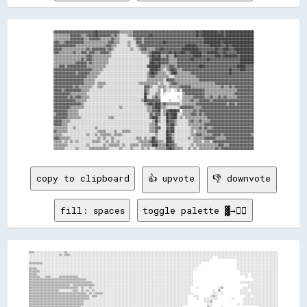
▓▓▓▓▓▓▓▓▓▓▓▓▓▓▓▓▓▓▓▓▓▓▓▓▓▓▓▓▓▓██▓▓▓▓▓▓▓▓▓▓▓▓▓▓▓▓▒▒▒▒▒▒▒▒▒▒▓▓▓▓▓▓▓▓▓▓▓▓▓▓▓▓▓▓▓▓▓▓▓▓▓▓▓▓▓▓▓▓▓▓▓▓▓▓▓▓▓▓▓▓▓▓██▓▓████████████▓▓██▓▓████████████████████

▒▒▒▒▒▒▒▒▒▒▒▒▓▓▓▓▓▓▓▓▒▒▒▒▓▓▓▓▓▓██▓▓▓▓▓▓▓▓▓▓▒▒▓▓▒▒░░░░░░▒▒▒▒▓▓▓▓▓▓▓▓▓▓▓▓██▓▓▓▓▓▓▓▓▓▓▓▓▓▓▓▓▓▓▓▓▓▓▓▓▓▓▓▓▓▓▓▓██▓▓████████████████▓▓████████████████████

▒▒▒▒▒▒▒▒▒▒▒▒▓▓▓▓▓▓▓▓▓▓▒▒▒▒▓▓▓▓▓▓▓▓▒▒▒▒▒▒▒▒▓▓▒▒▒▒░░░░░░░░░░▒▒▓▓▓▓▒▒▓▓▓▓▓▓▓▓▓▓▓▓▓▓▓▓▓▓▓▓▓▓▓▓▓▓▓▓▓▓▓▓▓▓▓▓▓▓▓▓▓▓▓▓████████████████████████████████████

▓▓▓▓▒▒▒▒▓▓▓▓▓▓▓▓▓▓▓▓▓▓▒▒▒▒▒▒▒▒▒▒▒▒▒▒▒▒▒▒▓▓▓▓▒▒▒▒░░░░░░▒▒░░░░▓▓▓▓▒▒▓▓▓▓▓▓▓▓▓▓▓▓▓▓██▓▓▓▓▓▓▓▓▓▓▓▓▓▓▓▓▓▓▓▓▓▓▓▓▓▓▓▓████████████▓▓██████████████████████

▓▓▓▓▓▓▓▓▓▓▓▓▓▓▓▓▒▒▒▒▒▒▒▒▒▒▒▒▒▒▒▒▒▒▒▒▒▒▓▓▓▓▒▒▒▒░░░░░░░░▒▒░░░░▒▒▓▓▓▓▓▓▓▓▓▓▓▓▓▓▓▓▓▓▓▓▓▓▓▓▓▓▓▓▓▓▓▓▓▓████████▓▓▓▓▓▓▓▓▓▓████████▓▓▓▓██▓▓████████████████

▓▓▓▓▓▓▒▒▒▒▒▒▒▒▒▒▒▒▒▒▒▒▒▒▓▓▒▒▓▓▓▓▓▓▓▓▓▓▒▒▓▓▒▒░░░░░░░░░░░░▒▒░░░░▒▒▓▓▓▓▒▒▒▒▒▒▓▓▓▓██▓▓▓▓▓▓▓▓▓▓▓▓▓▓████████████▓▓▓▓▓▓▓▓▓▓▓▓██▓▓▓▓████▓▓▓▓██████████████

▓▓▓▓▒▒▒▒▒▒▒▒▒▒▓▓▒▒▒▒▓▓▓▓▒▒▓▓▓▓▒▒▒▒▓▓▓▓▓▓▒▒░░░░░░░░░░░░░░░░░░░░░░▒▒▒▒▒▒▓▓██████▓▓▓▓▓▓██▓▓██▓▓████▓▓▓▓████████▓▓▓▓████████▓▓▓▓██▓▓▓▓▓▓▓▓████████████

▒▒▒▒▒▒▒▒▒▒▒▒▒▒▒▒▒▒▒▒▒▒▒▒▓▓▓▓▒▒▒▒▒▒▒▒▒▒▒▒▒▒░░░░░░░░░░░░░░░░░░░░░░░░░░▒▒▓▓██▓▓██▒▒▒▒▓▓▒▒▒▒██▓▓▓▓▓▓▓▓▓▓▓▓██████▓▓▓▓▓▓▓▓▓▓████▓▓██████████▓▓██████████

▒▒▒▒▒▒▒▒▒▒▒▒▒▒▒▒▒▒▒▒▓▓▒▒▓▓▓▓▒▒▒▒▒▒▒▒▒▒▒▒░░░░░░░░░░░░░░░░░░░░░░░░░░░░░░▓▓██████▓▓▓▓▓▓▒▒▒▒▒▒▓▓▓▓▓▓▓▓▓▓██▓▓▓▓▓▓▓▓▓▓██▓▓▓▓▓▓▓▓▓▓▓▓▓▓▓▓▓▓▓▓▓▓██████████

▒▒▒▒▒▒▒▒▒▒▒▒▒▒▒▒▓▓▓▓▓▓▓▓▒▒▓▓▒▒▒▒▒▒▒▒▒▒▒▒░░░░░░░░░░░░░░░░░░░░░░░░░░░░░░████▓▓██▓▓▓▓▓▓▒▒▒▒▒▒▓▓▓▓▓▓▓▓▓▓▓▓▓▓▓▓▓▓▓▓▓▓▓▓▓▓▓▓▓▓▓▓▓▓▓▓▓▓▓▓▓▓▓▓▓▓██████████

▒▒▒▒▓▓▓▓▒▒▓▓▓▓▓▓▓▓▓▓▓▓▓▓▒▒▒▒▒▒▒▒▒▒▒▒▒▒░░░░░░░░░░░░░░░░░░░░░░░░░░░░░░▓▓████████▒▒▒▒▒▒▓▓▓▓▒▒▓▓▓▓▓▓▓▓▓▓▓▓▓▓▓▓████▓▓▓▓▓▓▓▓▓▓▓▓▓▓▓▓▓▓▓▓▓▓▓▓██████▓▓▓▓▓▓

▓▓▓▓▓▓▓▓▓▓▓▓▓▓▓▓▓▓▓▓▓▓▓▓▓▓▓▓▒▒▒▒▒▒▒▒░░░░░░░░░░░░░░░░░░░░░░░░░░░░░░░░░░██████▓▓▒▒░░▒▒▓▓██▓▓▒▒▒▒▓▓▓▓▓▓▓▓▓▓▓▓▓▓▓▓▓▓▓▓▓▓▓▓▓▓▓▓▓▓▓▓▓▓██▓▓▓▓▓▓████▓▓▓▓▓▓

▓▓▓▓▓▓▓▓▓▓▓▓▓▓▓▓▒▒▓▓▓▓▓▓▓▓▒▒▒▒▒▒▒▒░░░░░░░░░░░░░░░░░░░░░░░░░░░░░░░░░░▒▒████▓▓▒▒▒▒▒▒░░▒▒████▒▒▒▒▒▒▒▒▒▒▓▓▓▓▓▓▓▓▓▓▓▓▓▓▓▓▓▓▓▓▓▓▓▓▓▓▓▓██▓▓▓▓▓▓▓▓▓▓▓▓▓▓▓▓

▓▓▓▓▓▓▓▓▓▓▓▓▓▓▓▓▓▓▓▓▓▓▓▓▒▒▒▒▒▒▒▒░░░░░░░░░░░░░░░░░░░░░░░░░░░░░░░░░░░░▒▒▓▓▓▓▒▒▒▒▒▒▒▒▒▒░░░░▒▒▒▒▒▒▒▒▒▒▒▒▒▒▒▒▓▓▓▓▓▓▓▓▓▓▓▓▓▓▓▓▓▓▓▓▓▓▓▓▓▓▓▓▓▓▓▓▓▓▓▓▓▓▓▓▓▓

▓▓▓▓▓▓▓▓▓▓▓▓▓▓▓▓▓▓▓▓▓▓▒▒▒▒▒▒▒▒░░░░░░░░░░░░░░░░░░░░░░░░░░░░░░░░░░░░░░▒▒▒▒▒▒▒▒▒▒▒▒░░▓▓▓▓▓▓▒▒▒▒▒▒▒▒▒▒▒▒▒▒▒▒▒▒▓▓▓▓▓▓▓▓▓▓▓▓▓▓▓▓▓▓▓▓▓▓▓▓▓▓▓▓▓▓▓▓▓▓▓▓▓▓▓▓

▓▓▓▓▓▓▓▓▓▓▓▓▓▓▓▓▓▓▓▓▓▓▒▒▒▒▒▒▒▒░░▒▒▒▒▒▒░░░░░░░░░░░░░░░░░░░░░░░░▒▒▒▒▒▒▒▒▒▒▒▒▒▒░░▒▒░░░░▒▒▓▓▓▓▒▒▒▒▒▒▒▒▒▒▒▒▒▒▒▒▒▒▒▒▒▒▒▒▒▒▒▒▓▓▓▓▓▓▓▓▓▓▓▓▓▓▓▓▓▓▓▓▓▓▓▓▓▓▓▓

▓▓▓▓▓▓▓▓▓▓▓▓▓▓▒▒▓▓▒▒▒▒▒▒▒▒▒▒░░░░▒▒▒▒░░░░░░░░░░░░░░░░░░░░░░░░░░░░░░▓▓▓▓▒▒░░░░▒▒▒▒▒▒░░▒▒▒▒▒▒▒▒▓▓▓▓▓▓▓▓▒▒▒▒▒▒▒▒▒▒▒▒▒▒▒▒▒▒▒▒▒▒▓▓▒▒▒▒▓▓▒▒▓▓▓▓▓▓▓▓▓▓▓▓▓▓

▓▓▓▓▓▓▒▒▓▓▓▓▓▓▓▓▓▓▓▓▒▒▒▒▒▒░░░░░░░░░░░░░░░░░░░░░░░░░░░░░░░░░░░░░░░░▓▓▒▒░░░░░░▒▒  ▒▒░░░░  ░░▒▒░░▓▓▓▓▓▓▓▓▓▓▓▓▓▓▓▓▒▒▒▒▒▒▒▒▒▒▒▒▒▒▒▒▒▒▒▒▒▒▒▒▓▓▓▓▓▓▓▓▓▓▓▓

▓▓▓▓▓▓▓▓▓▓▓▓▒▒▒▒▒▒▒▒▒▒▒▒░░░░░░░░░░░░░░░░░░░░░░░░░░░░░░░░░░░░░░░░░░██▒▒░░░░▒▒▒▒  ░░            ▒▒▓▓▓▓▓▓▓▓▓▓▓▓▓▓▒▒▒▒▒▒▒▒▒▒▒▒▒▒▒▒▒▒▒▒▒▒▓▓▓▓▓▓▓▓▓▓▓▓▓▓

▓▓▓▓▓▓▓▓▓▓▒▒▓▓▒▒▓▓▓▓▒▒▒▒▒▒░░░░░░░░░░░░░░░░░░░░░░░░░░░░░░░░░░░░░░░░██░░░░▒▒▓▓▒▒            ░░  ▒▒▒▒▒▒▒▒▓▓▓▓▓▓▓▓▒▒▒▒▓▓▒▒▒▒▓▓▒▒▓▓▒▒▒▒▒▒▒▒▓▓▓▓▓▓▓▓▓▓▓▓

▓▓▓▓▓▓▓▓▓▓▓▓▓▓▓▓▒▒▒▒▒▒▒▒░░░░░░░░░░░░░░░░░░░░░░░░░░░░░░░░░░░░░░░░▒▒██▓▓▓▓▓▓▓▓▓▓      ░░      ░░▒▒▒▒▒▒▓▓▒▒▒▒▓▓▓▓▓▓▓▓▒▒▓▓▓▓▓▓▓▓▓▓▓▓▓▓▓▓▓▓▓▓▓▓▓▓▓▓▓▓▓▓

▓▓▓▓▓▓▓▓▓▓▓▓▓▓▓▓▓▓▓▓▒▒░░░░░░░░░░░░░░░░░░░░░░░░░░░░░░░░░░░░░░░░░░░░▒▒▓▓██▓▓████▒▒▓▓▒▒▒▒▒▒▒▒▒▒░░▒▒▒▒▒▒▒▒▒▒▓▓▓▓▓▓▓▓▓▓▓▓▓▓▓▓▓▓▓▓▓▓▒▒▓▓▓▓▒▒▓▓▓▓▓▓▓▓▓▓▓▓

▓▓▓▓▓▓▓▓▓▓▓▓▒▒▒▒▒▒▒▒▒▒░░░░░░░░░░░░░░░░░░░░░░░░░░▒▒░░░░░░░░░░░░░░░░░░▒▒▒▒▓▓████▒▒▒▒░░░░░░░░░░▓▓▓▓▓▓▓▓▓▓▒▒▒▒▒▒▓▓▓▓▓▓▓▓▓▓▓▓▓▓▓▓▓▓▓▓▓▓▓▓▓▓▓▓▓▓▓▓▓▓▓▓▓▓

▓▓▓▓▓▓▓▓▓▓▒▒▒▒▒▒▒▒░░░░░░░░░░░░░░░░░░░░░░░░░░░░░░░░░░░░░░░░░░░░░░░░░░▒▒▒▒▓▓▓▓██░░▒▒▓▓██████▓▓  ▒▒▒▒▒▒▒▒▓▓▒▒▓▓▓▓▓▓▓▓▓▓▓▓▓▓▓▓▓▓▓▓▓▓▓▓▓▓▓▓▓▓▓▓▓▓▓▓▓▓▓▓

▒▒▓▓▓▓▓▓▓▓▒▒▒▒▒▒▒▒░░░░░░░░░░░░░░░░░░░░░░░░░░░░░░░░░░░░░░░░░░░░░░░░░░░░▓▓▒▒▓▓▓▓░░▒▒██▓▓████░░░░▒▒▒▒▒▒▓▓▓▓▒▒▓▓▒▒▓▓▓▓▓▓▓▓▓▓▓▓▓▓▓▓▓▓▓▓▓▓▓▓▓▓▓▓▓▓▓▓▓▓▓▓

▓▓▓▓▓▓▓▓▓▓▒▒▒▒▒▒▒▒▒▒░░░░░░░░░░░░░░░░░░░░▒▒▒▒░░░░░░░░░░░░░░░░░░░░░░░░░░▓▓████▒▒░░░░██▓▓████░░▒▒░░▒▒▒▒▒▒▒▒▒▒▒▒▒▒▒▒▓▓▓▓▓▓▓▓▓▓▓▓▓▓▓▓▓▓▓▓▓▓▓▓▓▓▓▓▓▓▓▓▓▓

▓▓▓▓▓▓▒▒▒▒▒▒░░░░░░░░░░░░░░░░░░░░░░░░░░░░░░░░░░░░░░░░░░░░░░░░░░░░░░░░░░░░▒▒██▒▒░░░░██▓▓▓▓▒▒░░░░░░░░▒▒▓▓▒▒▒▒▓▓▒▒▒▒▒▒▓▓▓▓▓▓▓▓▓▓▓▓▓▓▓▓▓▓▓▓▓▓▓▓▓▓▓▓▓▓▓▓

▓▓▓▓▓▓▒▒▒▒░░░░░░░░░░░░░░░░░░░░░░░░░░░░░░░░░░░░░░░░░░░░░░░░░░░░░░░░░░░░▒▒▒▒▓▓░░░░░░▓▓▓▓██▒▒░░░░░░░░▒▒▒▒▒▒▒▒▒▒▒▒▓▓▓▓▓▓▓▓▓▓▓▓▓▓▓▓▓▓▓▓▓▓▓▓▓▓▓▓▓▓▓▓▓▓▓▓

▒▒▒▒▒▒▒▒▒▒░░░░▒▒░░░░░░░░░░░░░░▒▒░░░░░░░░░░░░░░░░░░░░░░░░░░░░░░░░░░░░░░▒▒▒▒▓▓▓▓░░░░▓▓▓▓██░░░░░░░░░░░░▒▒▒▒▒▒▓▓▒▒▓▓▒▒▒▒▓▓▓▓▓▓▓▓▓▓▓▓▓▓▓▓▓▓▓▓▓▓▓▓▓▓▓▓▓▓

▓▓▒▒▒▒▒▒▒▒░░░░░░░░░░░░░░░░░░░░░░▒▒▒▒▒▒░░░░░░▒▒░░░░▒▒▒▒▒▒░░░░░░░░░░░░░░▒▒▒▒▓▓░░░░░░██▓▓██░░░░░░░░░░░░▒▒░░▒▒▒▒▒▒▒▒▓▓▓▓▓▓▓▓▓▓▓▓▓▓▓▓▓▓▓▓▓▓▓▓▓▓▓▓▓▓▓▓▓▓

▒▒▒▒▒▒░░░░░░░░░░░░░░░░░░▒▒░░░░▒▒░░▒▒▒▒▒▒▒▒░░▒▒▒▒▒▒░░░░░░░░░░░░░░░░░░░░░░░░▒▒░░░░░░██▓▓▒▒░░░░░░░░░░░░▒▒▒▒▓▓▓▓▒▒▒▒▒▒▒▒▓▓▓▓▓▓▒▒▓▓▓▓▓▓▓▓▓▓▓▓▓▓▓▓▓▓▓▓▒▒

▓▓▓▓▒▒▒▒▒▒▒▒░░░░░░░░░░░░░░░░░░░░▒▒░░▒▒░░░░▒▒░░░░░░░░░░░░░░░░▒▒▒▒░░▒▒░░▒▒██▒▒░░░░░░████▒▒░░░░░░░░░░▒▒░░▒▒▒▒▒▒▒▒▓▓▓▓▓▓▓▓▒▒▒▒▒▒▒▒▓▓▓▓▓▓▓▓▓▓▓▓▓▓▓▓▓▓▓▓

▒▒▒▒▒▒░░▒▒░░▒▒░░▒▒░░░░░░░░░░▒▒▒▒▒▒░░░░▒▒░░▒▒░░▒▒░░░░░░░░░░░░░░▒▒▒▒▒▒▒▒▓▓██▓▓▒▒▒▒░░████▓▓░░░░░░░░░░░░░░▒▒▒▒▒▒░░▒▒▒▒░░▓▓▓▓▓▓▓▓▓▓▓▓▓▓▓▓▓▓▓▓▓▓▓▓▓▓▓▓▓▓

▒▒▒▒▒▒▒▒▒▒░░░░░░░░░░░░░░▒▒░░░░░░░░░░▒▒░░▒▒▒▒▒▒▒▒░░▒▒░░░░▒▒▒▒▒▒░░▒▒▒▒▒▒▒▒████▒▒▒▒▒▒██▓▓▓▓▒▒░░░░░░░░░░▒▒░░▒▒▒▒▒▒▒▒▒▒▒▒▒▒▒▒▓▓▓▓▒▒▒▒▓▓▓▓▓▓▓▓▓▓▓▓▓▓▓▓▓▓

copy to clipboard
👍 upvote
👎 downvote
fill: spaces
toggle palette ▓→✊🏽
▒▒▒▒░░░░░░░░░░░░░░░░░░░░░░▒▒░░░░░░░░░░░░░░░░░░░░░░░░░░░░░░░░░░░░░░░░░░░░░░░░░░░░░░░░░░░░░░░░░░░░░░░░░░░░░░░░░░░░░░░░░░░░░░░░░░░░░░░░░░░░░░░░░░░░░░░░░░░░░░░░░░░░░░░░░░░░░░░░░░░░░░░░░░
░░░░░░░░░░░░░░░░░░░░░░▒▒░░▒▒▒▒░░░░░░░░░░░░░░░░░░░░░░░░░░░░░░░░░░░░░░░░░░░░░░░░░░░░░░░░░░░░░░░░░░░░░░░░░░░░░░░░░░░░░░░░░░░░░░░░░░░░░░░░░░░░░░░░░░░░░░░░░░░░░░░░░░░░░░░░░░░░░░░░░░░░░░░░
░░░░░░░░░░░░░░░░░░░░░░░░░░░░░░░░░░░░░░░░░░░░░░░░░░░░░░░░░░░░░░░░░░░░░░░░░░░░░░░░░░░░░░░░░░░░░░░░░░░░░░░░░░░░░░░░░░░░░░░░░░░░░░░░░░░░░░    ░░░░░░░░░░░░░░░░░░░░░░░░░░░░░░░░░░░░░░░░░░░░
░░░░░░░░░░░░░░░░░░░░░░░░░░░░░░░░░░░░░░░░░░░░░░░░░░░░░░░░░░░░░░░░░░░░░░░░░░░░░░░░░░░░░░░░░░░░░░░░░░░░░░░░░░░░░░░░░░░░░░░░░░░░░░░░░░░░                    ░░░░░░░░░░░░░░░░░░░░░░░░░░░░░░
▒▒▒▒▒▒▒▒▒▒░░░░░░░░░░░░░░░░░░░░░░░░░░░░░░░░░░░░░░░░░░░░░░░░░░░░░░░░░░░░░░░░░░░░░░░░░░░░░░░░░░░░░░░░░░░░░░░░░░░░░░░░░░░░░░░░░░░░                          ░░░░░░░░░░░░░░░░░░░░░░░░░░░░░░
░░░░░░░░░░░░░░░░░░░░░░░░░░░░░░░░░░░░░░░░░░░░░░░░░░░░░░░░░░░░░░░░░░░░░░░░░░░░░░░░░░░░░░░░░░░░░░░░░░░░░░░░░░░░░░░░░░░░░░░░░░░░                            ░░░░░░░░░░░░░░░░░░░░░░░░░░░░░░
▒▒▒▒▒▒░░░░░░░░░░░░░░░░░░░░░░░░░░░░░░░░░░░░░░░░░░░░░░░░░░░░░░░░░░░░░░░░░░░░░░░░░░░░░░░░░░░░░░░░░░░░░░░░░░░░░░░░░░░░░░░░░░░░                              ░░░░░░░░░░░░░░░░░░░░░░░░░░░░░░
▒▒▒▒▒▒▒▒░░░░░░░░░░░░░░░░░░░░░░░░░░░░░░░░░░░░░░░░░░░░░░░░░░░░░░░░░░░░░░░░░░░░░░░░░░░░░░░░░░░░░░░░░░░░░░░░░░░░░░░░░░░░░░░░                                  ░░░░░░░░░░░░░░░░░░░░░░░░░░░░
▒▒▒▒▒▒░░░░░░░░░░░░░░░░░░░░░░░░░░░░░░░░░░░░░░░░░░░░░░░░░░░░░░░░░░░░░░░░░░░░░░░░░░░░░░░░░░░░░░░░░░░░░░░░░░░░░░░░░░░░░░░░░░                                  ░░░░░░  ░░░░░░░░░░░░░░░░░░░░
▒▒▒▒▒▒▒▒░░░░▒▒▒▒░░░░░░▒▒▒▒▒▒▒▒▒▒▒▒▒▒░░░░░░░░░░░░░░░░░░░░░░░░░░░░░░░░░░░░░░░░░░░░░░░░░░░░░░░░░░░░░░░░░░░░░░░░░░░░░░░░░░░░                                      ░░  ░░░░░░░░░░░░░░░░░░░░
▒▒▒▒▒▒▒▒▒▒▒▒▒▒▒▒▒▒▒▒▒▒▒▒▒▒▒▒▒▒▒▒▒▒▒▒▒▒▒▒▒▒░░░░░░░░░░░░░░░░░░░░░░░░░░░░░░░░░░░░░░░░░░░░░░░░░░░░░░░░░░░░░░░░░░░░░░░░░░░░░░                                            ░░░░░░░░░░░░░░░░░░
▒▒▒▒▒▒▒▒▒▒▒▒▒▒▒▒▒▒▒▒▒▒▒▒▒▒▒▒▒▒▒▒▒▒▒▒▒▒▒▒▒▒▒▒▒▒░░░░░░░░░░░░░░░░░░░░░░░░░░░░░░░░░░░░░░░░░░░░░░░░░░░░░░░░░░░░░░░░░░░░░░░░░░                                  ░░░░░░░░░░░░░░░░░░░░░░░░░░░░
▒▒▒▒▒▒▒▒▒▒▒▒▒▒▒▒▒▒▒▒▒▒▒▒▒▒▒▒▒▒░░▒▒▒▒▒▒▒▒▒▒▒▒▒▒▒▒░░░░░░░░░░░░░░░░░░░░░░░░░░░░░░░░░░░░░░░░░░░░░░░░░░░░░░░░░░░░░░░░░░░░░░░░                                        ░░░░░░░░░░░░░░░░░░░░░░
▒▒▒▒▒▒▒▒▒▒▒▒▒▒▒▒▒▒▒▒▒▒▒▒▒▒▒▒▒▒▒▒▒▒▒▒░░▒▒░░░░▒▒░░░░░░░░░░░░░░░░░░░░░░░░░░░░░░░░░░░░░░░░░░░░░░░░░░░░░░░░░░░░░░░░░░░░░░░░    ░░              ░░▒▒              ░░░░░░░░░░░░░░░░░░░░░░░░░░
▒▒▒▒▒▒▒▒▒▒▒▒▒▒▒▒▒▒▒▒▒▒░░░░░░░░░░▒▒▒▒░░▒▒░░▒▒░░▒▒░░░░░░░░░░░░░░░░░░░░░░░░░░░░░░░░░░░░░░░░░░░░░░░░░░░░░░░░░░░░░░░░░░░░░░                ░░  ▒▒              ░░░░░░  ░░░░░░░░░░░░░░░░░░░░
▒▒▒▒▒▒▒▒▒▒▒▒▒▒▒▒▒▒▒▒▒▒▒▒▒▒▒▒▒▒▒▒▒▒▒▒▒▒▒▒▒▒░░▒▒░░▒▒▒▒▒▒░░░░░░░░░░░░░░░░░░░░░░░░░░░░░░░░░░░░░░░░░░░░░░░░░░░░░░░░░░░░░░░░░░              ░░░░  ░░            ░░░░░░░░░░░░░░░░░░░░░░░░░░░░
▒▒▒▒▒▒▒▒▒▒▒▒▒▒▒▒▒▒▒▒▒▒▒▒▒▒▒▒▒▒▒▒▒▒▒▒▒▒▒▒▒▒▒▒░░▒▒▒▒░░░░░░░░░░░░░░░░░░░░░░░░░░░░░░░░░░░░░░░░░░░░░░░░░░░░░░░░░░░░░░░░░░    ░░░░        ░░▒▒░░                    ░░░░  ░░░░░░░░░░░░░░░░░░
▒▒▒▒▒▒▒▒▒▒▒▒▒▒▒▒▒▒▒▒▒▒▒▒▒▒▒▒▒▒▒▒▒▒▒▒▒▒▒▒▒▒▒▒░░░░░░░░░░░░░░░░░░░░░░░░░░░░░░░░░░░░░░░░░░░░░░░░░░░░░░░░░░░░░░░░░░░░░░░░      ░░    ░░░░░░░░░░          ░░      ░░░░░░░░░░░░░░░░░░░░░░░░░░
▒▒▒▒▒▒▒▒▒▒▒▒▒▒▒▒▒▒▒▒▒▒▒▒▒▒▒▒▒▒▒▒▒▒▒▒▒▒▒▒░░░░░░░░░░░░░░░░░░░░░░░░░░░░░░░░░░░░░░░░░░░░░░░░░░░░░░░░░░░░░░░░░░░░░░░░░░░░            ░░░░▒▒                      ░░░░░░░░░░░░░░░░░░░░░░░░░░
▒▒▒▒▒▒▒▒▒▒▒▒▒▒▒▒▒▒▒▒▒▒▒▒▒▒▒▒▒▒▒▒▒▒▒▒▒▒▒▒░░░░░░░░░░░░░░░░░░░░░░░░░░░░░░░░░░░░░░░░░░░░░░░░░░░░░░░░░░░░░░░░░░░░░░░░░░░░              ░░░░                  ░░  ░░░░░░░░░░░░░░░░░░░░░░░░░░
▒▒▒▒▒▒▒▒▒▒▒▒▒▒▒▒▒▒▒▒▒▒▒▒▒▒▒▒▒▒▒▒▒▒▒▒▒▒░░░░░░░░░░░░░░░░░░░░░░░░░░░░░░░░░░░░░░░░░░░░░░░░░░░░░░░░░░░░░░░░░░░░░░░░░░                  ▒▒░░      ░░                          ░░░░░░░░░░░░░░
▒▒▒▒▒▒▒▒▒▒▒▒▒▒▒▒▒▒▒▒▒▒▒▒▒▒▒▒▒▒▒▒▒▒▒▒▒▒▒▒▒▒░░▒▒▒▒░░░░░░░░░░░░░░░░░░░░░░░░░░░░░░░░░░░░░░░░░░░░░░░░░░░░░░░░░░░░░░                      ░░░░░░          ░░              ░░      ░░░░░░░░░░
▒▒▒▒▒▒▒▒▒▒▒▒▒▒▒▒▒▒▒▒▒▒▒▒░░▒▒▒▒▒▒▒▒▒▒▒▒▒▒░░▒▒▒▒░░░░░░░░░░░░░░░░░░░░░░░░░░░░░░░░░░░░░░░░░░░░░░░░░░░░░░░░░░░░░░░░░░░░░░░░░░          ░░▒▒              ░░  ░░░░░░░░  ░░░░░░  ░░░░░░░░░░░░
▒▒▒▒▒▒▒▒▒▒▒▒▒▒▒▒▒▒▒▒▒▒▒▒▒▒▒▒▒▒▒▒▒▒▒▒▒▒▒▒▒▒▒▒▒▒░░░░░░░░░░░░░░░░░░░░░░░░░░░░░░░░░░░░░░░░░░░░░░░░░░░░░░░░░░░░░░░░░░░░░░░░░░░░        ▒▒▒▒      ░░  ░░      ░░▒▒░░░░░░░░░░░░░░░░░░░░░░░░░░
▒▒▒▒▒▒▒▒▒▒▒▒▒▒▒▒▒▒▒▒▒▒▒▒▒▒▒▒▒▒▒▒▒▒▒▒▒▒▒▒░░▒▒░░░░░░░░░░░░░░░░░░░░░░░░░░░░░░░░░░░░░░░░░░░░░░░░░░░░░░░░░░░░░░░░░░░░░░░░                ░░            ░░░░          ░░  ░░░░░░░░░░░░░░░░░░
▒▒▒▒▒▒▒▒▒▒▒▒▒▒▒▒▒▒▒▒▒▒▒▒▒▒▒▒▒▒▒▒▒▒▒▒▒▒▒▒▒▒░░▒▒░░░░░░░░░░░░░░▒▒░░░░░░░░░░░░░░░░░░░░░░░░░░░░░░░░░░░░░░░░░░  ░░░░░░░░                  ▒▒    ░░      ▒▒░░  ░░░░░░░░░░░░░░░░░░░░░░░░░░░░░░
▒▒▒▒▒▒▒▒▒▒▒▒▒▒▒▒▒▒▒▒▒▒▒▒▒▒▒▒▒▒▒▒▒▒▒▒▒▒▒▒▒▒░░▒▒▒▒▒▒░░░░░░░░░░░░░░░░░░░░░░░░░░░░░░░░░░░░░░░░░░░░░░░░░░░░░░░░░░░░░░░░░░░░░░░░  ░░  ░░              ░░  ░░░░░░░░░░░░░░░░░░░░░░░░░░░░░░░░░░
▒▒▒▒▒▒▒▒▒▒▒▒▒▒▒▒▒▒▒▒▒▒▒▒▒▒▒▒▒▒▒▒▒▒▒▒░░▒▒▒▒▒▒▒▒▒▒▒▒░░░░▒▒░░░░░░░░░░░░░░░░░░░░░░░░░░░░░░░░░░░░░░░░░░░░░░░░░░░░░░░░░░░░░░░░░░░░▒▒░░░░░░    ░░░░░░░░░░░░▒▒░░░░░░░░░░░░░░░░░░░░░░░░░░░░░░░░
▒▒▒▒▒▒▒▒▒▒▒▒▒▒▒▒▒▒▒▒▒▒▒▒▒▒▒▒▒▒▒▒▒▒▒▒▒▒▒▒░░▒▒░░░░▒▒░░▒▒░░░░░░░░░░░░░░░░░░░░░░░░░░░░░░░░░░░░░░░░░░░░░░░░░░░░░░░░░░░░░░░░░░░░░░▒▒░░░░░░        ░░░░░░░░░░░░░░░░░░░░░░░░░░░░░░░░░░░░░░░░░░
▒▒▒▒▒▒▒▒▒▒▒▒▒▒▒▒▒▒▒▒▒▒▒▒▒▒▒▒▒▒▒▒▒▒▒▒▒▒▒▒▒▒▒▒▒▒▒▒░░░░░░░░░░░░░░░░░░░░░░░░░░░░░░▒▒▒▒░░░░░░░░░░░░░░░░░░░░░░░░░░░░░░░░░░░░░░░░▒▒░░▒▒░░▒▒▒▒▒▒▒▒▒▒░░  ░░▒▒░░░░░░░░░░░░░░░░░░░░░░░░░░░░░░░░░░
▒▒▒▒▒▒▒▒▒▒▒▒▒▒▒▒▒▒▒▒▒▒▒▒▒▒▒▒▒▒▒▒▒▒▒▒▒▒▒▒▒▒░░░░░░░░░░░░░░░░░░░░░░░░░░░░░░░░░░░░▒▒▒▒░░░░░░░░░░░░░░░░░░░░░░░░░░░░░░░░░░░░░░░░▒▒▓▓░░  ▒▒▓▓▒▒▒▒▒▒░░▒▒▓▓░░░░░░░░░░░░░░░░░░░░░░░░░░░░░░░░░░░░
▒▒▒▒▒▒▒▒▒▒▒▒▒▒▒▒▒▒▒▒▒▒▒▒▒▒▒▒▒▒▒▒▒▒▒▒▒▒▒▒░░░░░░▒▒░░▒▒░░░░▒▒░░░░░░░░░░░░░░▒▒░░░░░░░░░░░░░░░░░░░░░░░░░░░░░░░░░░░░░░░░░░░░░░░░░░░░▒▒░░▒▒▓▓░░░░░░░░░░░░░░░░░░░░░░░░░░░░░░░░░░░░░░░░░░░░░░░░
▒▒▒▒▒▒▒▒▒▒▒▒▒▒▒▒▒▒▒▒▒▒▒▒▒▒▒▒▒▒▒▒▒▒▒▒▒▒▒▒░░▒▒░░░░░░░░▒▒░░░░░░░░░░░░░░░░░░░░░░░░░░░░░░░░░░░░░░░░░░░░░░░░░░░░░░░░░░░░░░░░░░░░░░░░▒▒░░▒▒░░░░░░░░░░░░░░▒▒░░░░░░░░░░░░░░░░░░░░░░░░░░░░░░░░▒▒
▒▒▒▒▒▒▒▒▒▒▒▒▒▒▒▒▒▒▒▒▒▒▒▒▒▒▒▒▒▒▒▒░░▒▒▒▒▒▒░░▒▒░░░░░░▒▒▒▒░░░░░░░░░░░░░░░░░░░░░░▒▒░░░░░░░░░░░░░░░░░░░░░░░░░░░░░░░░░░░░░░░░░░░░░░░░░░▓▓▒▒░░░░░░░░░░▒▒▓▓░░░░░░░░░░░░░░░░░░░░░░░░░░░░░░░░░░▒▒
▒▒▒▒▒▒▒▒▒▒▒▒▒▒▒▒▒▒▒▒▒▒▒▒▒▒▒▒▒▒▒▒▒▒░░▒▒▒▒▒▒▒▒░░░░░░░░░░░░░░░░░░░░░░▒▒░░▒▒▒▒░░░░░░░░░░░░░░░░░░░░░░░░░░░░░░░░░░▒▒░░░░░░░░░░░░░░░░░░░░▒▒░░░░░░░░░░░░▒▒░░░░░░░░░░░░░░░░░░░░░░░░░░░░░░░░░░░░
▒▒▒▒▒▒▒▒▒▒▒▒▒▒▒▒▒▒▒▒▒▒▒▒▒▒▒▒▒▒▒▒░░▒▒▒▒░░▒▒▒▒▒▒▒▒▒▒▒▒▒▒░░░░░░▒▒░░▒▒░░▒▒▒▒░░░░░░░░░░░░░░▒▒░░░░░░░░▒▒▒▒░░░░░░░░░░░░░░░░░░░░░░░░░░░░░░▓▓░░░░░░░░░░▒▒▒▒░░░░░░░░░░░░░░▒▒░░░░░░▒▒░░▒▒░░░░░░░░
▓▓▒▒▒▒▒▒▒▒▒▒▒▒▒▒▒▒▒▒▒▒▒▒▒▒▒▒▒▒▒▒▒▒▒▒▒▒▒▒░░▒▒░░░░▒▒░░░░░░░░▒▒░░░░▒▒░░░░▒▒░░▒▒▒▒▒▒░░▒▒▒▒░░░░░░░░░░░░░░░░░░░░░░░░░░░░░░░░░░░░░░░░░░░░▓▓░░░░░░▒▒░░░░░░░░░░░░░░░░░░░░░░░░░░░░▒▒░░▒▒▒▒▒▒▒▒▒▒
▒▒▒▒▒▒▒▒▒▒▒▒▒▒▒▒▒▒▒▒▒▒░░▒▒▒▒▒▒░░▒▒▒▒▒▒▒▒▒▒▒▒▒▒▒▒▒▒░░▒▒▒▒▒▒▒▒░░░░▒▒░░▒▒▒▒▒▒░░▒▒▒▒░░░░▒▒░░▒▒░░▒▒░░░░░░░░▒▒░░░░░░░░░░░░░░░░░░░░░░░░░░▒▒░░▒▒░░▒▒▒▒░░░░░░░░░░░░░░░░░░░░░░░░░░░░░░░░░░░░▒▒▒▒
▓▓▒▒▒▒▒▒▒▒▒▒▒▒▒▒▒▒▒▒▒▒▒▒▒▒▒▒▒▒▒▒░░▒▒▒▒▒▒░░▒▒░░▒▒▒▒▒▒▒▒▒▒▒▒▒▒▒▒▒▒▒▒▒▒▒▒░░▒▒░░░░▒▒░░░░▒▒░░▒▒░░▒▒▒▒░░░░░░▒▒▒▒░░░░▒▒▒▒▒▒░░░░▒▒░░░░▒▒▒▒▒▒▒▒▓▓▓▓▓▓▒▒░░▓▓▒▒▒▒░░░░▒▒▒▒▒▒░░░░░░░░▒▒▒▒░░▒▒▒▒▒▒▒▒
▒▒▒▒▒▒▒▒▒▒▒▒▒▒▒▒▒▒▒▒▒▒▒▒▒▒▒▒▒▒▒▒▒▒▒▒▒▒▒▒▒▒░░▒▒▒▒▒▒▒▒▒▒▒▒▒▒▒▒▒▒░░▒▒▒▒▒▒░░░░░░▒▒░░▒▒▒▒▒▒░░░░░░░░░░▒▒░░░░░░░░░░░░▒▒▒▒▒▒▒▒▒▒▒▒▒▒▒▒▒▒▒▒▓▓▒▒▓▓▓▓▓▓▓▓▒▒░░▒▒░░░░░░▒▒▒▒░░░░░░░░░░▒▒▒▒▒▒▒▒▒▒▒▒▒▒
▒▒▓▓▓▓▒▒▓▓▒▒▒▒▒▒▒▒▒▒▒▒▒▒▒▒▒▒▒▒▒▒▒▒░░░░░░▒▒▒▒▒▒░░▒▒▒▒░░▒▒░░▒▒░░▒▒░░░░░░▒▒▒▒▒▒░░▒▒▒▒░░▒▒░░▒▒░░░░░░░░░░░░░░░░░░░░▒▒▒▒▒▒▒▒▒▒▒▒▒▒▒▒▒▒▓▓▒▒▒▒▒▒▒▒░░▒▒░░░░░░░░▒▒░░░░░░░░░░░░░░░░▒▒▒▒▒▒▒▒▒▒▒▒▒▒
▒▒▒▒▒▒▓▓▓▓▒▒▒▒▒▒▒▒▒▒▒▒▒▒▒▒░░░░▒▒▒▒▒▒▒▒▒▒▒▒░░░░▒▒▒▒▒▒▒▒▒▒░░▒▒▒▒▒▒▒▒▒▒▒▒░░░░▒▒░░▒▒▒▒▒▒░░░░▒▒▒▒░░░░▒▒▒▒▒▒▒▒░░░░▒▒░░▒▒░░▒▒░░░░░░▒▒▒▒▒▒▒▒▒▒▒▒▒▒░░▒▒▒▒░░░░░░▒▒░░░░░░░░░░░░░░▒▒▒▒▒▒░░▒▒▒▒▒▒▒▒
▓▓▓▓▒▒▒▒▓▓▓▓▒▒▒▒▒▒▒▒▒▒▒▒▒▒▒▒▒▒▒▒▒▒▒▒▒▒▒▒▒▒░░░░░░▒▒░░░░░░░░░░░░▒▒▒▒░░▒▒▒▒░░░░▒▒░░░░░░▒▒▒▒░░▒▒▒▒░░░░░░░░▒▒▒▒░░░░▒▒▒▒▒▒▒▒▒▒▒▒░░▒▒▓▓▒▒▒▒▒▒▒▒▒▒▒▒▒▒░░░░░░░░░░░░░░░░▒▒░░▒▒▒▒▒▒▒▒▒▒▒▒▒▒▒▒▒▒▒▒
▒▒▒▒▒▒▓▓▒▒▒▒▓▓▓▓▒▒▒▒▒▒▒▒▒▒▓▓▒▒▒▒▒▒▒▒▒▒▒▒░░▒▒▒▒▒▒▒▒▒▒▒▒▒▒▒▒▒▒▒▒░░▒▒▒▒░░▒▒▒▒░░░░▒▒▒▒░░░░░░▒▒░░▒▒▒▒░░░░░░▒▒░░░░░░░░░░▒▒▒▒▒▒▒▒▒▒░░▒▒░░▒▒▒▒▒▒░░▒▒▒▒▒▒▒▒▒▒░░░░░░▒▒▒▒▒▒▒▒▒▒▒▒▒▒▒▒▒▒░░▒▒░░▒▒▒▒
▓▓▒▒▓▓▒▒▒▒░░▒▒▒▒░░▒▒▒▒▒▒▒▒▒▒▒▒▒▒░░░░▒▒▒▒▒▒▒▒▒▒▒▒▒▒░░▒▒▒▒▒▒▒▒▒▒▒▒▒▒░░▒▒░░░░░░▒▒▒▒▒▒▒▒░░░░▒▒░░▒▒░░▒▒░░▒▒░░░░░░▒▒▒▒▒▒▒▒▒▒▒▒▓▓░░▒▒▒▒▒▒▒▒▒▒░░▒▒▒▒▒▒░░░░░░░░░░▒▒▒▒▒▒▒▒▒▒░░▒▒▒▒▒▒▒▒▒▒▒▒▒▒▒▒▒▒
▓▓▓▓▒▒▒▒▒▒▓▓▒▒▒▒▒▒▒▒▒▒▒▒▒▒▒▒▒▒▒▒▒▒▒▒▒▒▒▒▒▒▒▒▒▒▒▒▒▒▒▒▒▒░░▒▒▒▒▒▒▒▒▒▒▒▒▒▒░░░░▒▒░░▒▒▒▒░░░░░░░░░░▒▒▒▒▒▒▒▒░░░░▒▒░░░░░░░░░░▒▒████▒▒░░░░░░░░▒▒░░░░░░░░░░▒▒▒▒░░░░▒▒░░▒▒▒▒▒▒▒▒▒▒▒▒▒▒▒▒▒▒▒▒▒▒▒▒▒▒
▓▓▓▓▓▓▒▒▒▒▒▒▒▒▒▒▒▒▒▒▒▒▒▒▒▒▒▒▒▒▒▒▓▓▒▒▒▒▒▒▒▒▒▒░░░░▒▒▒▒▒▒▒▒░░▒▒▒▒░░▒▒░░▒▒░░▒▒░░▒▒▒▒░░▒▒▒▒▒▒▒▒▒▒▒▒░░░░░░▒▒▒▒▒▒░░░░▒▒▒▒▒▒▒▒▓▓░░▒▒░░░░▒▒▒▒▒▒░░░░░░░░░░░░▒▒░░░░░░░░▒▒▒▒▒▒▒▒▒▒▒▒▒▒▒▒▒▒▒▒▒▒▒▒▒▒
▓▓▒▒▓▓▒▒▒▒▒▒▓▓▒▒▒▒▓▓▒▒▒▒▒▒▓▓▒▒▒▒▒▒▒▒▒▒▒▒░░▒▒▒▒▒▒▒▒▒▒▒▒▒▒▒▒▒▒░░▒▒▒▒▒▒░░▒▒▒▒▒▒▒▒▒▒▒▒░░░░░░░░▒▒░░▒▒▒▒▒▒▒▒░░▒▒░░░░▒▒░░▓▓▓▓░░▒▒▒▒░░░░░░░░▒▒▒▒▒▒░░▒▒░░░░░░▒▒░░░░▒▒▒▒▒▒▒▒▒▒▒▒▒▒▒▒▒▒▒▒▒▒▒▒▒▒▒▒
▓▓▓▓▒▒▒▒▒▒▒▒▒▒▒▒▒▒▒▒▒▒▒▒░░░░▒▒▒▒░░▒▒▒▒▒▒▒▒▓▓▒▒▓▓▒▒▒▒▒▒▒▒▒▒░░▒▒▒▒▒▒▒▒▒▒░░▒▒▒▒▒▒░░░░░░▒▒▒▒▒▒▒▒▒▒▒▒▒▒▒▒▒▒▒▒▒▒▒▒▒▒░░▒▒▒▒░░▒▒▒▒░░▒▒▒▒░░░░▒▒▒▒░░░░░░░░░░░░▒▒▒▒▒▒▒▒░░▒▒▒▒▒▒▒▒▒▒▒▒▒▒▒▒▒▒▒▒▒▒▒▒
▒▒▒▒▒▒▒▒▒▒▒▒▓▓▒▒▓▓▒▒▓▓▒▒▓▓▓▓▒▒▒▒▒▒▒▒▒▒▒▒▒▒▒▒▒▒▒▒▒▒▓▓▒▒▒▒▒▒▒▒▒▒▒▒░░░░▒▒▒▒░░▒▒▒▒▒▒▒▒▒▒▒▒▒▒▒▒▒▒▒▒▒▒▒▒░░▒▒▒▒▒▒▒▒░░▒▒██▒▒▒▒░░▒▒▒▒▒▒░░▒▒░░▒▒▒▒░░░░░░░░▒▒░░░░▒▒▒▒▒▒▒▒▒▒▒▒▒▒▒▒▒▒▒▒▒▒▒▒▒▒▒▒▒▒▒▒
▒▒▓▓▓▓▓▓▓▓▒▒▒▒▓▓▓▓▒▒██▒▒▒▒▒▒░░▒▒▒▒▒▒░░▒▒▒▒▒▒▒▒▒▒▒▒▒▒▒▒▓▓▒▒▒▒▒▒▒▒▒▒▒▒▒▒▒▒▒▒▒▒▒▒▒▒▒▒▒▒░░▒▒▒▒▒▒▒▒░░░░▒▒▒▒▒▒░░▒▒░░▒▒░░▒▒░░░░░░▒▒▒▒▒▒░░▒▒░░░░░░▒▒░░░░▒▒▒▒▒▒░░▒▒▒▒▒▒▒▒▒▒▒▒▒▒▒▒░░▒▒▒▒▒▒▒▒▒▒▒▒
▓▓▓▓▓▓▒▒▓▓▒▒▓▓▓▓▓▓▒▒▓▓▒▒▓▓▓▓▒▒▒▒▓▓▒▒▓▓▒▒▒▒▒▒▒▒▒▒▒▒▒▒▒▒░░▒▒▒▒▒▒▒▒▒▒▒▒▒▒▒▒░░░░▒▒▒▒▒▒░░░░▒▒▒▒▒▒▒▒▒▒▒▒░░░░▒▒▒▒▒▒▒▒▒▒▒▒▒▒▒▒▒▒░░░░░░░░▒▒▒▒▒▒▒▒▒▒▒▒▒▒░░░░░░▒▒▒▒▒▒▒▒▒▒▒▒▒▒▒▒▒▒▒▒▒▒▒▒▒▒▒▒▒▒░░▒▒
▓▓▓▓▒▒▓▓▒▒▒▒▒▒▓▓▒▒▒▒▓▓▒▒▒▒▒▒▒▒▓▓▒▒▒▒▒▒▒▒▒▒▒▒▒▒▒▒▒▒▒▒▒▒▒▒▒▒▒▒▒▒▒▒▒▒▒▒▒▒▒▒▒▒▒▒▒▒░░▒▒▒▒▒▒▒▒▓▓▒▒░░▒▒▒▒▒▒▒▒▒▒▒▒▒▒▒▒▒▒░░░░▒▒░░░░▒▒▒▒▒▒▒▒▒▒░░▒▒▒▒░░▒▒▒▒▒▒▒▒▒▒▒▒▒▒▒▒▒▒▒▒▒▒▒▒▒▒▒▒▒▒▒▒▒▒▒▒▒▒▒▒▒▒
▓▓▓▓▒▒▓▓▓▓▒▒▒▒▓▓▓▓▓▓▓▓▒▒▒▒▓▓▒▒▒▒▒▒▒▒▒▒▒▒▒▒▒▒▒▒▒▒░░▒▒▒▒▒▒▒▒▒▒▒▒▒▒▒▒▒▒░░▒▒░░▒▒▒▒▒▒▒▒▒▒▒▒░░▒▒░░▒▒░░▒▒▒▒░░░░▒▒░░░░▓▓░░░░░░░░▒▒▒▒▒▒░░░░▒▒▒▒▒▒▒▒▒▒▒▒▒▒░░▒▒▒▒▒▒▒▒▒▒▒▒▒▒▒▒▒▒▒▒▒▒▒▒▒▒▒▒▒▒▒▒▒▒▒▒
▓▓▒▒▒▒▒▒▒▒▒▒▒▒▒▒▒▒▒▒░░▒▒▓▓▓▓▓▓▓▓▒▒▒▒▒▒▒▒▒▒▒▒░░▒▒▒▒▒▒▒▒▒▒▒▒▒▒▒▒▒▒▒▒░░░░░░░░░░▒▒▒▒░░▒▒▒▒▒▒▒▒▒▒▒▒░░▒▒▒▒▒▒░░░░░░░░▓▓▒▒▒▒▒▒