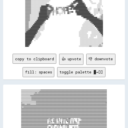
▒▒▒▒▒▒▒▒▒▒░░░░░░░░░░░░░░░░░░░░░░░░░░░░░░░░░░                                          ▒▒██████████▓▓            ░░░░              ░░░░  

▒▒▒▒▒▒▒▒▒▒░░░░░░░░░░░░░░░░░░░░░░░░░░░░░░░░                                          ██████▓▓████████▒▒            ░░░░            ░░░░  

▒▒▒▒▒▒▒▒▒▒░░░░░░░░░░░░░░░░░░░░░░░░░░░░                                          ▒▒▓▓▓▓▓▓░░  ▓▓████████▓▓            ░░░░░░░░    ░░░░░░  

▒▒▒▒▒▒▒▒▒▒░░░░░░░░░░░░░░░░░░░░░░░░░░▓▓██▓▓░░                                  ▒▒▓▓▓▓░░    ██████████████▒▒                    ░░░░░░░░  

▒▒▒▒▒▒▒▒▒▒░░░░░░░░░░░░░░░░░░████████████▓▓▓▓▓▓░░                        ░░▒▒▓▓██████▓▓░░██████████████████                    ░░░░░░  ░░

▒▒▒▒▒▒▒▒▒▒░░░░░░░░░░░░░░░░▓▓██████████▒▒░░▒▒▓▓▓▓▒▒    ▒▒░░▒▒▒▒▒▒░░▒▒▒▒▓▓▓▓▓▓    ▓▓▓▓▓▓██████████████████████░░  ░░░░          ░░░░░░    

▒▒▒▒▒▒▒▒▒▒░░░░░░░░░░░░░░░░████████████▓▓░░  ▒▒▓▓▓▓    ▓▓▒▒░░  ░░▒▒▒▒▒▒  ▓▓▓▓▒▒▓▓██░░████████████████████████▒▒░░░░░░    ░░░░░░░░▒▒░░░░  

▒▒▒▒▒▒▒▒▒▒░░░░░░░░░░░░░░░░████████████▓▓▓▓▓▓▓▓▓▓▒▒░░░░▒▒░░      ░░▒▒▒▒▒▒▓▓▓▓            ▓▓▓▓▓▓████████████████░░░░      ░░░░░░░░▒▒░░░░░░

▒▒▒▒▒▒▒▒▒▒░░░░░░░░░░░░░░▒▒████████████▓▓▓▓▓▓▓▓░░▒▒░░░░▒▒▒▒      ░░░░▒▒    ▓▓▒▒▒▒▓▓██    ████████████████████████░░      ░░░░░░░░░░░░░░░░

▒▒▒▒▒▒▒▒▒▒░░░░░░░░░░░░░░██████████████▓▓▓▓▓▓░░  ▒▒    ▒▒▒▒░░░░░░░░  ▒▒    ██▒▒░░        ░░████████████████████████░░    ░░░░░░░░  ░░░░░░

▒▒▒▒▒▒▒▒░░░░░░░░░░░░░░░░██████████████▓▓▓▓▒▒    ▒▒    ░░    ░░                            ▓▓████████████████████████▓▓  ░░░░        ░░▒▒

▒▒▒▒▒▒▒▒░░░░░░░░░░░░░░░░████████████████▓▓░░                                                      ▓▓████████████████████░░        ░░▒▒▒▒

▒▒▒▒▒▒▒▒░░░░░░░░░░░░░░▓▓██████████████▓▓▓▓                                                          ░░████████████████████████  ░░░░▒▒▒▒

▒▒▒▒▒▒▒▒░░░░░░░░░░░░░░██████████████████                                                                  ▒▒████████████████████▓▓▒▒▒▒▒▒

▒▒▒▒▒▒▒▒░░░░░░░░░░░░██████████████▓▓                                                                      ░░░░░░██████████████████████▓▓

▒▒▒▒▒▒░░░░░░░░░░░░██████████████▓▓                                                                      ░░░░░░░░░░▓▓████████████████████

▒▒▒▒▒▒░░░░░░░░░░██████████████▓▓░░░░                                                                  ░░░░░░░░░░░░░░▒▒██████████████████

▒▒▒▒▒▒░░░░░░░░██████████████▓▓░░░░                                                                  ░░░░░░░░░░░░░░░░░░░░████████████████

▒▒▒▒▒▒░░░░░░██████████████▒▒░░░░░░                                                                  ░░░░░░░░░░░░░░░░░░░░  ██████████████

▒▒▒▒▒▒░░░░████████████████░░░░░░░░                                                                ░░░░░░░░░░░░░░░░░░░░░░░░  ▓▓██████████

▒▒▒▒▒▒▒▒████████████████░░░░░░░░░░                                                                ░░░░░░░░░░░░░░░░░░░░░░░░░░  ▓▓████████

▒▒▒▒▓▓████████████████░░░░░░░░░░                                                                ░░░░░░░░░░░░░░░░░░░░░░░░░░░░░░░░████████

▒▒██████████████████▓▓░░░░                                                                    ░░░░░░░░░░░░░░░░      ░░░░░░░░░░░░░░██████

████████████████████░░░░░░░░                                                                  ░░░░░░░░░░░░░░        ░░░░░░░░░░░░░░░░████

██████████████████░░░░░░░░░░                                                                  ░░░░░░░░░░░░░░░░    ░░░░░░░░░░░░░░░░░░░░██

████████████████▒▒░░░░░░░░                                                                    ░░░░░░░░░░░░░░░░    ░░░░░░░░░░  ░░░░░░░░▒▒

██████████████▓▓░░░░░░░░                                                                        ░░░░░░░░░░░░░░  ░░░░░░░░      ░░░░░░░░░░

██████████████    ░░░░                                                                          ░░░░░░░░░░░░░░░░░░░░░░░░░░░░░░░░░░░░░░░░

████████████    ░░                                                                              ░░░░░░░░░░░░░░░░░░░░░░░░░░░░░░░░░░░░░░░░

██████████▒▒                                                                                    ░░░░░░░░░░░░░░░░░░░░░░░░░░░░░░░░░░░░░░░░

██████████                                                                                      ░░░░░░░░░░░░░░░░░░░░░░░░░░░░░░░░░░░░░░▒▒

████████                                                                                        ░░░░░░░░░░░░░░░░░░░░░░░░░░░░░░░░░░▒▒░░░░

copy to clipboard
👍 upvote
👎 downvote
fill: spaces
toggle palette ▓→✊🏽
▒▒▒▒▒▒▒▒▒▒▒▒▒▒▒▒▒▒▒▒▒▒▒▒▒▒▒▒▒▒▒▒▒▒▓▓▓▓▓▓▓▓▓▓▓▓▓▓▓▓▓▓▓▓▓▓▓▓▓▓▓▓▓▓▓▓▓▓▓▓▓▓▓▓▓▓▓▓▓▓▓▓▓▓▓▓▓▓▓▓▓▓▓▓▓▓▓▓▓▓▓▓▓▓▓▓▓▓▓▓▓▓▓▓▓▓▓▓▓▓▓▓▓▓▓▓▓▓▓▓▓▓▓▓▓▓▓▓▓▓▓▓▓▓▓▓▓▓▓▓
▒▒▒▒▒▒▒▒▒▒▒▒▒▒▒▒▒▒▒▒▒▒▒▒▒▒▒▒▒▒▒▒▓▓▓▓▓▓▓▓▓▓▓▓▓▓▓▓▓▓▓▓▓▓▓▓▓▓▓▓▓▓▓▓▓▓▓▓▓▓▓▓▓▓▓▓▓▓▓▓▓▓▓▓▓▓▓▓▓▓▓▓▓▓▓▓▓▓▓▓▓▓▓▓▓▓▓▓▓▓▓▓▓▓▓▓▓▓▓▓▓▓▓▓▓▓▓▓▓▓▓▓▓▓▓▓▓▓▓▓▓▓▓▓▓▓▓▓▓▓
▒▒▒▒▒▒▒▒▒▒▒▒▒▒▒▒▒▒▒▒▒▒▒▒▓▓▓▓▒▒▓▓▓▓▓▓▓▓▓▓▓▓▓▓▓▓▓▓▓▓▓▓▓▓▓▓▓▓▓▓▓▓▓▓▓▓▓▓▓▓▓▓▓▓▓▓▓▓▓▓▓▓▓▓▓▓▓▓▓▓▓▓▓▓▓▓▓▓▓▓▓▓▓▓▓▓▓▓▓▓▓▓▓▓▓▓▓▓▓▓▓▓▓▓▓▓▓▓▓▓▓▓▓▓▓▓▓▓▓▓▓▓▓▓▓▓▓▓▓▓
▒▒▒▒▒▒▒▒▒▒▒▒▒▒▒▒▒▒▒▒▒▒▓▓▓▓▓▓▓▓▓▓▓▓▓▓▓▓▓▓▓▓▓▓▓▓▓▓▓▓▓▓▓▓▓▓▓▓▓▓▓▓▓▓▓▓▓▓▓▓▓▓▓▓▓▓▓▓▓▓▓▓▓▓▓▓▓▓▓▓▓▓▓▓▓▓▓▓▓▓▓▓▓▓▓▓▓▓▓▓▓▓▓▓▓▓▓▓▓▓▓▓▓▓▓▓▓▓▓▓▓▓▓▓▓▓▓▓▓▓▓▓▓▓▓▓▓▓▓▓
▒▒▒▒▒▒▒▒▒▒▒▒▒▒▒▒▓▓▓▓▓▓▓▓▓▓▓▓▓▓▓▓▓▓▓▓▓▓▓▓▓▓▓▓▓▓▓▓▓▓▓▓▓▓▓▓▓▓▓▓▓▓▓▓▓▓▓▓▓▓▓▓▓▓▓▓▓▓▓▓▓▓▓▓▓▓▓▓▓▓▓▓▓▓▓▓▓▓▓▓▓▓▓▓▓▓▓▓▓▓▓▓▓▓▓▓▓▓▓▓▓▓▓▓▓▓▓▓▓▓▓▓▓▓▓▓▓▓▓▓▓▓▓▓▓▓▓▓▓▓
▒▒▒▒▒▒▒▒▒▒▒▒▒▒▒▒▒▒▓▓▓▓▓▓▓▓▓▓▓▓▓▓▓▓▓▓▓▓▓▓▓▓▓▓▓▓▓▓▓▓▓▓▓▓▓▓▓▓▓▓▓▓▓▓▓▓▓▓▓▓▓▓▓▓▓▓▓▓▓▓▓▓▓▓▓▓▓▓▓▓▓▓▓▓▓▓▓▓▓▓▓▓▓▓▓▓▓▓▓▓▓▓▓▓▓▓▓▓▓▓▓▓▓▓▓▓▓▓▓▓▓▓▓▓▓▓▓▓▓▓▓▓▓▓▓▓▓▓▓▓
▒▒▒▒▒▒▒▒▒▒▒▒▒▒▒▒▒▒▓▓▓▓▓▓▓▓▓▓▓▓▓▓▓▓▓▓▓▓▓▓▓▓▓▓▓▓▓▓▓▓▓▓▓▓▓▓▓▓▓▓▓▓▓▓▓▓▓▓▓▓▓▓▓▓▓▓▓▓▓▓▓▓▓▓▓▓▓▓▓▓▓▓▓▓▓▓▓▓▓▓▓▓▓▓▓▓▓▓▓▓▓▓▓▓▓▓▓▓▓▓▓▓▓▓▓▓▓▓▓▓▓▓▓▓▓▓▓▓▓▓▓▓▓▓▓▓▓▓▓▓
▒▒▒▒▒▒▒▒▒▒▒▒▒▒▒▒▒▒▓▓▓▓▓▓▓▓▓▓▓▓▓▓▓▓▓▓▓▓▓▓▓▓▓▓▓▓▓▓▓▓▓▓▓▓▓▓▓▓▓▓▓▓▓▓▓▓▓▓▓▓▓▓▓▓▓▓▓▓▓▓▓▓▓▓▓▓▓▓▓▓▓▓▓▓▓▓▓▓▓▓▓▓▓▓▓▓▓▓▓▓▓▓▓▓▓▓▓▓▓▓▓▓▓▓▓▓▓▓▓▓▓▓▓▓▓▓▓▓▓▓▓▓▓▓▓▓▓▓▓▓
▒▒▒▒▒▒▒▒▒▒▒▒▒▒▒▒▒▒▒▒▒▒▒▒▒▒▓▓▓▓▓▓▓▓▓▓▓▓▓▓▓▓▓▓▓▓▓▓▓▓▓▓▓▓▓▓▓▓▓▓▓▓▓▓▓▓▓▓▓▓▓▓▓▓▓▓▓▓▓▓▓▓▓▓▓▓▓▓▓▓▓▓▓▓▓▓▓▓▓▓▓▓▓▓▓▓▓▓▓▓▓▓▓▓▓▓▓▓▓▓▓▓▓▓▓▓▓▓▓▓▓▓▓▓▓▓▓▓▓▓▓▓▓▓▓▓▓▓▓▓
▓▓▒▒▒▒▒▒▒▒▒▒▒▒▒▒▒▒▒▒▒▒▒▒▒▒▓▓▓▓▓▓▓▓▓▓▓▓▓▓▓▓▓▓▓▓▓▓▓▓▓▓▓▓▓▓▓▓▓▓▓▓▓▓▓▓▓▓▓▓▓▓▓▓▓▓▓▓▓▓▓▓▓▓▓▓▓▓▓▓▓▓▓▓▓▓▓▓▓▓▓▓▓▓▓▓▓▓▓▓▓▓▓▓▓▓▓▓▓▓▓▓▓▓▓▓▓▓▓▓▓▓▓▓▓▓▓▓▓▓▓▓▓▓▓▓▓▓██
▓▓▓▓▓▓▒▒▒▒▓▓▓▓▓▓▒▒▒▒▒▒▒▒▒▒▓▓▓▓▓▓▓▓▓▓▓▓▓▓▓▓▓▓▓▓▓▓▓▓▓▓▓▓▓▓▓▓▓▓▓▓▓▓▓▓▓▓▓▓▓▓▓▓▓▓▓▓▓▓▓▓▓▓▓▓▓▓▓▓▓▓▓▓▓▓▓▓▓▓▓▓▓▓▓▓▓▓▓▓▓▓▓▓▓▓▓▓▓▓▓▓▓▓▓▓▓▓▓▓▓▓▓▓▓▓▓▓▓▓▓▓▓▓▓▓▓▓▓▓
▓▓▓▓▓▓▓▓▓▓▓▓▓▓▓▓▓▓▓▓▓▓▓▓▓▓▓▓▓▓▓▓▓▓▓▓▓▓▓▓▓▓▓▓▓▓▓▓▓▓▓▓▓▓▓▓▓▓▓▓▓▓▓▓▓▓▓▓▓▓▓▓▓▓▓▓▓▓▓▓▓▓▓▓▓▓▓▓▓▓▓▓▓▓▓▓▓▓▓▓▓▓▓▓▓▓▓▓▓▓▓▓▓▓▓▓▓▓▓▓▓▓▓▓▓▓▓▓▓▓▓▓▓▓▓▓▓▓▓▓▓▓▓▓▓▓▓▓▓▓
▓▓▒▒▓▓▓▓▓▓▓▓▓▓▓▓▓▓▓▓▓▓▓▓▓▓▓▓▓▓▓▓▓▓▓▓▓▓▓▓▓▓▓▓▓▓▓▓▓▓▓▓▓▓▓▓▓▓▓▓▓▓▓▓▓▓▓▓▓▓▓▓▓▓▓▓▓▓▓▓▓▓▓▓▓▓▓▓▓▓▓▓▓▓▓▓▓▓▓▓▓▓▓▓▓▓▓▓▓▓▓▓▓▓▓▓▓▓▓▓▓▓▓▓▓▓▓▓▓▓▓▓▓▓▓▓▓▓▓▓▓▓▓▓▓▓▓▓▓▓
▓▓▓▓▓▓▓▓▓▓▓▓▓▓▓▓▓▓▓▓▓▓▓▓▓▓▓▓▓▓▓▓▓▓▓▓▓▓▓▓▓▓▓▓▓▓▓▓▓▓▓▓▓▓▓▓▓▓▓▓▓▓▓▓▓▓▓▓▓▓▓▓▓▓▓▓▓▓▓▓▓▓▓▓▓▓▓▓▓▓▓▓▓▓▓▓▓▓▓▓▓▓▓▓▓▓▓▓▓▓▓▓▓▓▓▓▓▓▓▓▓▓▓▓▓▓▓▓▓▓▓▓▓▓▓▓▓▓▓▓▓▓▓▓▓▓▓▓▓▓
▓▓▓▓▓▓▓▓▓▓▓▓▓▓▓▓▓▓▓▓▓▓▓▓▓▓▓▓▓▓▓▓▓▓▓▓▓▓▓▓▓▓▓▓▓▓▓▓▓▓▓▓▓▓▓▓▓▓▓▓▓▓▓▓▓▓▓▓▓▓▓▓▓▓▓▓▓▓▓▓▓▓▓▓▓▓▓▓▓▓▓▓▓▓▓▓▓▓▓▓▓▓▓▓▓▓▓▓▓▓▓▓▓▓▓▓▓▓▓▓▓▓▓▓▓▓▓▓▓▓▓▓▓▓▓▓▓▓▓▓▓▓▓▓▓▓▓▓▓▓
▓▓▓▓▓▓▓▓▓▓▓▓▓▓▓▓▓▓▓▓▓▓▓▓▓▓▓▓▓▓▓▓▓▓▓▓▓▓▓▓▓▓▓▓▓▓▓▓▓▓▓▓▓▓▓▓▓▓▓▓▓▓▓▓▓▓▓▓▓▓▓▓▓▓▓▓▓▓▓▓▓▓▓▓▓▓▓▓▓▓▓▓▓▓▓▓▓▓▓▓▓▓▓▓▓▓▓▓▓▓▓▓▓▓▓▓▓▓▓▓▓▓▓▓▓▓▓▓▓▓▓▓▓▓▓▓▓▓▓▓▓▓▓▓▓▓▓▓▓▓
▓▓▓▓▓▓▓▓▓▓▓▓▓▓▓▓▓▓▓▓▓▓▓▓▓▓▓▓▓▓▓▓▓▓▓▓▓▓▓▓▓▓▓▓▓▓▓▓▓▓▓▓▓▓▓▓▓▓▓▓▓▓▓▓▓▓▓▓▓▓▓▓▓▓▓▓▓▓▓▓▓▓▓▓▓▓▓▓▓▓▓▓▓▓▓▓▓▓▓▓▓▓▓▓▓▓▓▓▓▓▓▓▓▓▓▓▓▓▓▓▓▓▓▓▓▓▓▓▓▓▓▓▓▓▓▓▓▓▓▓▓▓▓▓▓▓▓▓▓▓
▓▓▓▓▓▓▓▓▓▓▓▓▓▓▓▓▓▓▓▓▓▓▓▓▓▓▓▓▓▓▓▓▓▓▓▓▓▓▓▓▓▓▓▓▓▓▓▓▓▓▓▓▓▓▓▓▓▓▓▓▓▓▓▓▓▓▓▓▓▓▓▓▓▓▓▓▓▓▓▓▓▓▓▓▓▓▓▓▓▓▓▓▓▓▓▓▓▓▓▓▓▓▓▓▓▓▓▓▓▓▓▓▓▓▓▓▓▓▓▓▓▓▓▓▓▓▓▓▓▓▓▓▓▓▓▓▓▓▓▓▓▓▓▓▓▓▓▓▓▓
▓▓▓▓▓▓▓▓▓▓▓▓▓▓▓▓▓▓▓▓▓▓▓▓▓▓▓▓▓▓▓▓▓▓▓▓▓▓▓▓▓▓▓▓▓▓▓▓▓▓▓▓▓▓▓▓▓▓▓▓▓▓▓▓▓▓▓▓▓▓▓▓▓▓▓▓▓▓▓▓▓▓▓▓▓▓▓▓▓▓▓▓▓▓▓▓▓▓▓▓▓▓▓▓▓▓▓▓▓▓▓▓▓▓▓▓▓▓▓▓▓▓▓▓▓▓▓▓▓▓▓▓▓▓▓▓▓▓▓▓▓▓▓▓▓▓▓▓▓▓
▓▓▓▓▓▓▓▓▓▓▓▓▓▓▓▓▓▓▓▓▓▓▓▓▓▓▓▓▓▓▓▓▓▓▓▓▓▓▓▓▓▓▓▓▓▓▓▓▓▓▓▓▓▓▓▓▓▓▓▓▓▓▓▓▓▓▓▓▓▓▓▓▓▓▓▓▓▓▓▓▓▓▓▓▓▓▓▓▓▓▓▓▓▓▓▓▓▓▓▓▓▓▓▓▓▓▓▓▓▓▓▓▓▓▓▓▓▓▓▓▓▓▓▓▓▓▓▓▓▓▓▓▓▓▓▓▓▓▓▓▓▓▓▓▓▓▓▓▓▓
▓▓▓▓▓▓▓▓▓▓▓▓▓▓▓▓▓▓▓▓▓▓▓▓▓▓▓▓▓▓▓▓▓▓▓▓▓▓▓▓▓▓▓▓▓▓▓▓▒▒▓▓▓▓▒▒▒▒▓▓▓▓▒▒▓▓░░▓▓▒▒▓▓▓▓▓▓▓▓▒▒▓▓██▒▒░░▒▒░░░░░░▒▒░░▒▒▓▓▓▓▓▓▓▓▓▓▓▓▓▓▓▓▓▓▓▓▓▓▓▓▓▓▓▓▓▓▓▓▓▓▓▓▓▓▓▓▓▓▓▓▓▓
▓▓▓▓▓▓▓▓▓▓▓▓▓▓▓▓▓▓▓▓▓▓▓▓▓▓▓▓▓▓▓▓▓▓▓▓▓▓▓▓▓▓▓▓▓▓░░▒▒▓▓▒▒  ▓▓▓▓▓▓  ██░░▒▒  ▓▓▒▒▒▒██▓▓▓▓▓▓░░▒▒░░▒▒    ▓▓    ▒▒▓▓▓▓▓▓▓▓▓▓▓▓▓▓▓▓▓▓▓▓▓▓▓▓▓▓▓▓▓▓▓▓▓▓▓▓▓▓▓▓▓▓▓▓
▓▓▓▓▓▓▓▓▓▓▓▓▓▓▓▓▓▓▓▓▓▓▓▓▓▓▓▓▓▓▓▓▓▓▓▓▓▓▓▓▓▓▓▓▓▓  ▒▒▒▒▓▓░░▓▓▓▓▓▓  ▒▒▒▒▒▒  ██░░▓▓  ██▓▓▓▓  ▓▓  ▓▓▒▒  ▒▒░░▓▓▓▓▓▓▓▓▓▓▓▓▓▓▓▓▓▓▓▓▓▓▓▓▓▓▓▓▓▓▓▓▓▓▓▓▓▓▓▓▓▓▓▓▓▓▓▓
▓▓▓▓▓▓▓▓▓▓▓▓▓▓▓▓▓▓▓▓▓▓▓▓▓▓▓▓▓▓▓▓▓▓▓▓▓▓▓▓▓▓▓▓▓▓  ▓▓▒▒▒▒░░░░▓▓▓▓░░▒▒▒▒██  ██  ▓▓    ▓▓▓▓  ▓▓░░▓▓▓▓▒▒░░░░▓▓▓▓▓▓▓▓▓▓▓▓▓▓▓▓▓▓▓▓▓▓▓▓▓▓▓▓▓▓▓▓▓▓▓▓▓▓▓▓▓▓▓▓▓▓▓▓
▓▓▓▓▓▓▓▓▓▓▓▓▓▓▓▓▓▓▓▓▓▓▓▓▓▓▓▓▓▓▓▓▓▓▓▓▓▓▓▓▓▓▓▓▓▓▓▓▓▓▓▓▓▓████▓▓▓▓████▓▓▓▓████▓▓▓▓██▓▓▓▓▓▓▓▓▓▓▓▓▓▓▓▓▓▓▒▒▒▒▓▓▓▓▓▓▓▓▓▓▓▓▓▓▓▓▓▓▓▓▓▓▓▓▓▓▓▓▓▓▓▓▓▓▓▓▓▓▓▓▓▓▓▓▓▓▓▓
▓▓▓▓▓▓▓▓▓▓▓▓▓▓▓▓▓▓▓▓▓▓▓▓▓▓▓▓▓▓▓▓▓▓▓▓▓▓▓▓▓▓▓▓▓▓▒▒  ░░▒▒▒▒▓▓    ▒▒▒▒▓▓  ██▒▒  ▒▒▒▒▓▓▓▓  ░░░░░░░░░░░░  ▓▓▓▓▓▓▓▓▓▓▓▓▓▓▓▓▓▓▓▓▓▓▓▓▓▓▓▓▓▓▓▓▓▓▓▓▓▓▓▓▓▓▓▓▓▓▓▓▓▓
▓▓▓▓▓▓▓▓▓▓▓▓▓▓▓▓▓▓▓▓▓▓▓▓▓▓▓▓▓▓▓▓▓▓▓▓▓▓▓▓▓▓▓▓▓▓  ██▓▓  ▒▒▒▒  ▓▓░░▒▒▒▒  ░░▒▒  ▒▒░░▓▓▓▓      ██░░▒▒▒▒░░▒▒▓▓▓▓▓▓▓▓▓▓▓▓▓▓▓▓▓▓▓▓▓▓▓▓▓▓▓▓▓▓▓▓▓▓▓▓▓▓▓▓▓▓▓▓▓▓▓▓
▓▓▓▓▓▓▓▓▓▓▓▓▓▓▓▓▓▓▓▓▓▓▓▓▓▓▓▓▓▓▓▓▓▓▓▓▓▓▓▓▓▓▓▓██░░▓▓░░  ██  ▓▓▒▒░░▒▒██    ▒▒░░▓▓▓▓▓▓▓▓░░    ░░  ██░░░░  ▓▓▓▓▓▓▓▓▓▓▓▓▓▓▓▓▓▓▓▓▓▓▓▓▓▓▓▓▓▓▓▓▓▓▓▓▓▓▓▓▓▓▓▓▓▓▓▓
▓▓▓▓▓▓▓▓▓▓▓▓▓▓▓▓▓▓▓▓▓▓▓▓▓▓▓▓▓▓▓▓▓▓▓▓▓▓▓▓▓▓▓▓▓▓░░░░▓▓░░▒▒  ▓▓▓▓▒▒▓▓▓▓▒▒▓▓▓▓▒▒▓▓▓▓▓▓▓▓▓▓▓▓▓▓▓▓▓▓▓▓▓▓▓▓▓▓▓▓▓▓▓▓▓▓▓▓▓▓▓▓▓▓▓▓▓▓▓▓▓▓▓▓▓▓▓▓▓▓▓▓▓▓▓▓▓▓▓▓▓▓▓▓▓▓
▓▓▓▓▓▓▓▓▓▓▓▓▓▓▓▓▓▓▓▓▓▓▓▓▓▓▓▓▓▓▓▓▓▓▓▓▓▓▓▓▓▓▓▓▓▓▓▓▓▓▓▓▓▓▓▓▓▓▓▓██▓▓▓▓▓▓▒▒▓▓▓▓░░  ▒▒  ▒▒▓▓▒▒▒▒▒▒▓▓▓▓░░▓▓  ▓▓▓▓▓▓▓▓▓▓▓▓▓▓▓▓▓▓▓▓▓▓▓▓▓▓▓▓▓▓▓▓▓▓▓▓▓▓▓▓▓▓▓▓▓▓▓▓
▓▓▓▓▓▓▓▓▓▓▓▓▓▓▓▓▓▓▓▓▓▓▓▓▓▓▓▓▓▓▓▓▓▓▓▓▓▓▓▓▓▓▓▓▓▓  ▒▒  ▒▒░░▒▒▒▒▒▒▓▓▓▓▓▓░░▒▒▓▓  ▓▓▓▓  ▒▒░░    ░░  ▒▒░░  ▓▓▒▒▓▓▓▓▓▓▓▓▓▓▓▓▓▓▓▓▓▓▓▓▓▓▓▓▓▓▓▓▓▓▓▓▓▓▓▓▓▓▓▓▓▓▓▓▓▓
▓▓▓▓▓▓▓▓▓▓▓▓▓▓▓▓▓▓▓▓▓▓▓▓▓▓▓▓▓▓▓▓▓▓▓▓▓▓▓▓▓▓▓▓▓▓  ▓▓  ░░░░▓▓░░▒▒▓▓▓▓░░░░▒▒▓▓░░  ▒▒░░░░░░▓▓░░░░  ▒▒▒▒░░▓▓░░▓▓▓▓▓▓▓▓▓▓▓▓▓▓▓▓▓▓▓▓▓▓▓▓▓▓▓▓▓▓▓▓▓▓▓▓▓▓▓▓▓▓▓▓▓▓
▓▓▓▓▓▓▓▓▓▓▓▓▓▓▓▓▓▓▓▓▓▓▓▓▓▓▓▓▓▓▓▓▓▓▓▓▓▓▓▓▓▓▓▓▓▓  ▒▒▒▒  ▓▓▒▒  ░░▓▓▓▓▓▓░░▒▒▓▓░░░░▒▒▒▒  ██░░▒▒▓▓▒▒▓▓▓▓▒▒░░▒▒▓▓▓▓▓▓▓▓▓▓▓▓▓▓▓▓▓▓▓▓▓▓▓▓▓▓▓▓▓▓▓▓▓▓▓▓▓▓▓▓▓▓▓▓▓▓
▓▓▓▓▓▓▓▓▓▓▓▓▓▓▓▓▓▓▓▓▓▓▓▓▓▓▓▓▓▓▓▓▓▓▓▓▓▓▓▓▓▓▓▓▓▓▒▒▓▓▓▓▓▓▓▓▓▓▓▓▓▓▒▒▓▓▓▓▒▒▒▒▓▓▒▒▓▓▒▒▓▓██▓▓▓▓▒▒▓▓▓▓▒▒▓▓▒▒░░▒▒▓▓▓▓▓▓▓▓▓▓▓▓▓▓▓▓▓▓▓▓▓▓▓▓▓▓▓▓▓▓▓▓▓▓▓▓▓▓▓▓▓▓▓▓▓▓
▓▓▓▓▓▓▓▓▓▓▓▓▓▓▓▓▓▓▓▓▓▓▓▓▓▓▓▓▓▓▓▓▓▓▓▓▓▓▓▓▓▓▓▓▓▓  ▒▒▒▒░░▒▒▒▒░░▒▒  ░░▒▒▒▒▓▓▒▒  ██  ▓▓██▒▒▒▒  ░░▓▓  ▓▓  ▒▒▓▓▓▓▓▓▓▓▓▓▓▓▓▓▓▓▓▓▓▓▓▓▓▓▓▓▓▓▓▓▓▓▓▓▓▓▓▓▓▓▓▓▓▓▓▓▓▓
▓▓▓▓▓▓▓▓▓▓▓▓▓▓▓▓▓▓▓▓▓▓▓▓▓▓▓▓▓▓▓▓▓▓▓▓▓▓▓▓▓▓▓▓▒▒░░░░░░░░░░░░░░░░  ▓▓  ▓▓▓▓░░  ░░░░██░░░░▒▒  ▒▒▒▒  ▓▓  ▓▓▓▓▓▓▓▓▓▓▓▓▓▓▓▓▓▓▓▓▓▓▓▓▓▓▓▓▓▓▓▓▓▓▓▓▓▓▓▓▓▓▓▓▓▓▓▓▓▓
▓▓▓▓▓▓▓▓▓▓▓▓▓▓▓▓▓▓▓▓▓▓▓▓▓▓▓▓▓▓▓▓▓▓▓▓▓▓▓▓▓▓▓▓░░▒▒▒▒  ▒▒▒▒  ▒▒  ▒▒░░  ░░▒▒██    ▓▓▓▓██░░▓▓  ▒▒░░░░▒▒  ▒▒▓▓▓▓▓▓▓▓▓▓▓▓▓▓▓▓▓▓▓▓▓▓▓▓▓▓▓▓▓▓▓▓▓▓▓▓▓▓▓▓▓▓▓▓▓▓▓▓
▓▓▓▓▓▓▓▓▓▓▓▓▓▓▓▓████▓▓▓▓▓▓▓▓▓▓▓▓▓▓▓▓▓▓▓▓▓▓▓▓▓▓  ▓▓░░▓▓▓▓  ▓▓░░▓▓▓▓██▓▓██▓▓▒▒  ██▓▓▓▓  ▒▒▒▒██▓▓▓▓▓▓▒▒▓▓▓▓▓▓▓▓▓▓▓▓▓▓▓▓▓▓▓▓▓▓▓▓▓▓▓▓▓▓▓▓▓▓▓▓▓▓▓▓▓▓▓▓▓▓▓▓▓▓
▓▓▓▓▓▓▓▓▓▓▓▓▓▓▓▓██▓▓▓▓▓▓▓▓▓▓▓▓▓▓▓▓▓▓▓▓▓▓▓▓▓▓▓▓▒▒▓▓▓▓▒▒▓▓░░▓▓░░▒▒▓▓████▓▓████▒▒▓▓▓▓▒▒▓▓▓▓▓▓▓▓▒▒▓▓▓▓▓▓░░████▓▓▓▓▓▓▓▓▓▓▓▓▓▓▓▓▓▓▓▓▓▓▓▓▓▓▓▓▓▓▓▓▓▓▓▓▓▓▓▓▓▓▓▓
▓▓▓▓▓▓▓▓▓▓▓▓▓▓██▓▓▓▓▓▓▓▓▓▓▓▓▓▓▓▓▓▓▓▓▓▓▓▓▓▓▓▓▓▓  ▒▒  ░░  ▒▒▒▒░░  ▒▒░░░░▒▒▒▒▓▓░░  ░░    ▒▒██░░░░  ░░  ▓▓▓▓▓▓▓▓▓▓▓▓▓▓▓▓▓▓▓▓▓▓▓▓▓▓▓▓▓▓▓▓▓▓▓▓▓▓▓▓▓▓▓▓▓▓▓▓▓▓
▓▓▓▓▓▓▓▓▓▓████▓▓▓▓▓▓▓▓▓▓▓▓▓▓▓▓▓▓▓▓▓▓▓▓▓▓▓▓▓▓▒▒  ░░░░▒▒░░▓▓▒▒░░    ▒▒▒▒▒▒██░░▒▒    ▓▓  ░░▓▓░░░░▒▒░░▓▓  ▓▓▓▓▓▓▓▓▓▓▓▓▓▓▓▓▓▓▓▓▓▓▓▓▓▓▓▓▓▓▓▓▓▓▓▓▓▓▓▓▓▓▓▓▓▓▓▓
▓▓▓▓▓▓▓▓████████▓▓▓▓▓▓▓▓▓▓▓▓▓▓▓▓▓▓▓▓▓▓▓▓▓▓▓▓░░    ▒▒▓▓██▒▒░░▓▓░░░░▒▒  ░░██  ██░░  ▒▒    ▒▒    ██▒▒░░░░▓▓▓▓▓▓▓▓▓▓▓▓▓▓▓▓▓▓▓▓▓▓▓▓▓▓▓▓▓▓▓▓▓▓▓▓▓▓▓▓▓▓▓▓▓▓▓▓
▓▓▓▓▓▓██████████▓▓▓▓▓▓▓▓▓▓▓▓▓▓▓▓▓▓▓▓▓▓▓▓▓▓▓▓▒▒▒▒▓▓▓▓▓▓████▒▒██▓▓████▓▓████▓▓██▓▓██▓▓████▓▓██▓▓██▓▓▒▒▒▒▓▓▓▓▓▓▓▓▓▓▓▓▓▓▓▓▓▓▓▓▓▓▓▓▓▓▓▓▓▓▓▓▓▓▓▓▓▓▓▓▓▓▓▓▓▓▓▓
▓▓▓▓▓▓▓▓██████▓▓▓▓▓▓▓▓▓▓▓▓▓▓▓▓▓▓▓▓▓▓▓▓▓▓▓▓▓▓▓▓▓▓▒▒▓▓▓▓▓▓▒▒▓▓▓▓▓▓▒▒  ██  ▒▒░░██▓▓  ██  ▒▒████░░██▓▓░░▓▓▓▓▓▓▓▓▓▓▓▓▓▓▓▓▓▓▓▓▓▓▓▓▓▓▓▓▓▓▓▓▓▓▓▓▓▓▓▓▓▓▓▓▓▓▓▓▓▓
▓▓▓▓▓▓▓▓▓▓██▓▓▓▓▓▓▓▓▓▓▓▓▓▓▓▓▓▓▓▓▓▓▓▓▓▓▓▓▓▓▓▓▓▓  ░░░░▒▒░░  ▒▒██▓▓  ██░░▓▓░░  ▓▓▒▒  ██  ▓▓██▓▓  ██  ░░░░▓▓▓▓▓▓▓▓▓▓▓▓▓▓▓▓▓▓▓▓▓▓▓▓▓▓▓▓▓▓▓▓▓▓▓▓▓▓▓▓▓▓▓▓▓▓▓▓
▓▓▓▓▓▓▓▓▓▓▓▓▓▓▓▓▓▓▓▓▓▓▓▓▓▓▓▓▓▓▓▓▓▓▓▓▓▓▓▓▓▓▓▓▒▒  ▓▓░░▓▓░░  ▓▓▓▓▓▓░░░░░░████  ░░  ▒▒▓▓  ▒▒████  ▒▒▒▒░░▓▓▓▓▓▓▓▓▓▓▓▓▓▓▓▓▓▓▓▓▓▓▓▓▓▓▓▓▓▓▓▓▓▓▓▓▓▓▓▓▓▓▓▓▓▓▓▓▓▓
▓▓▓▓▓▓▓▓▓▓▓▓▓▓▓▓▓▓▓▓▓▓▓▓▓▓▓▓▓▓▓▓▓▓▓▓▓▓▓▓▓▓▓▓▒▒▒▒░░▒▒░░▒▒▒▒▒▒████▒▒▒▒▒▒░░██  ▓▓░░▒▒░░▒▒████▒▒▒▒▓▓▒▒██▓▓▓▓▓▓▓▓▓▓▓▓▓▓▓▓▓▓▓▓▓▓▓▓▓▓▓▓▓▓▓▓▓▓▓▓▓▓▓▓▓▓▓▓▓▓▓▓▓▓
▓▓▓▓██▓▓▓▓▓▓▓▓▓▓▓▓▓▓▓▓▓▓▓▓▓▓▓▓▓▓▓▓▓▓▓▓▓▓▓▓▓▓▓▓▒▒▓▓▓▓████████▓▓██▓▓████▓▓██▓▓██▓▓▓▓████▓▓▒▒▒▒▓▓██▓▓▒▒▒▒██▓▓▓▓▓▓▓▓▓▓▓▓▓▓▓▓▓▓▓▓▓▓▓▓▓▓▓▓▓▓▓▓▓▓▓▓▓▓▓▓▓▓▓▓▓▓
▓▓▓▓██▓▓▓▓▓▓▓▓▓▓▓▓▓▓▓▓▓▓▓▓▓▓▓▓▓▓▓▓▓▓▓▓▓▓▓▓▓▓▓▓▓▓  ░░▒▒░░  ░░  ░░██▓▓░░▓▓  ░░  ▓▓░░▒▒░░██  ██░░▓▓░░░░▓▓██▓▓▓▓▓▓▓▓▓▓▓▓▓▓▓▓▓▓▓▓▓▓▓▓▓▓▓▓▓▓▓▓▓▓▓▓▓▓▓▓▓▓▓▓▓▓
▓▓▓▓▓▓▓▓▓▓▓▓▓▓▓▓▓▓▓▓▓▓▓▓▓▓▓▓▓▓▓▓▓▓▓▓▓▓▓▓▓▓▓▓▓▓░░▓▓▓▓▓▓  ██▒▒▓▓██████  ░░░░▒▒  ░░░░██  ░░  ██  ██  ▓▓████▓▓▓▓▓▓▓▓▓▓▓▓▓▓▓▓▓▓▓▓▓▓▓▓▓▓▓▓▓▓▓▓▓▓▓▓▓▓▓▓▓▓▓▓▓▓
▓▓▓▓▓▓▓▓▓▓▓▓▓▓▓▓▓▓▓▓▓▓▓▓▓▓▓▓▓▓▓▓▓▓▓▓▓▓▓▓▓▓▓▓▓▓  ▓▓▒▒░░  ▒▒░░██░░████  ░░░░▒▒░░██  ░░▒▒░░  ▓▓  ░░  ████▓▓▓▓▓▓▓▓▓▓▓▓▓▓▓▓▓▓▓▓▓▓▓▓▓▓▓▓▓▓▓▓▓▓▓▓▓▓▓▓▓▓▓▓▓▓▓▓
▓▓▓▓▓▓▓▓▓▓▓▓▓▓▓▓▓▓▓▓▓▓▓▓▓▓▓▓▓▓▓▓▓▓▓▓▓▓▓▓▓▓▓▓▓▓▒▒░░  ▓▓░░▓▓  ▒▒████▓▓▓▓██▓▓░░▓▓████    ██▒▒▓▓████░░██████▓▓▓▓▓▓▓▓▓▓▓▓▓▓▓▓▓▓▓▓▓▓▓▓▓▓▓▓▓▓▓▓▓▓▓▓▓▓▓▓▓▓▓▓▓▓
▓▓██▓▓▓▓▓▓▓▓▓▓▓▓▓▓▓▓▓▓▓▓▓▓▓▓▓▓▓▓▓▓▓▓▓▓▓▓▓▓▓▓▓▓▓▓██  ██▓▓░░▒▒▒▒▒▒▓▓░░▒▒▒▒██████▓▓██████████████████████████▓▓▓▓▓▓▓▓▓▓▓▓▓▓▓▓▓▓▓▓▓▓▓▓▓▓▓▓▓▓████▓▓▓▓▓▓▓▓▓▓
▓▓▓▓▓▓▓▓▓▓▓▓▓▓▓▓▓▓▓▓▓▓▓▓▓▓▓▓▓▓▓▓▓▓▓▓▓▓▓▓▓▓▓▓▓▓▓▓▓▓░░██▒▒▓▓▒▒▓▓▒▒▓▓▒▒▓▓▓▓██████████████████████████████████▓▓▓▓▓▓▓▓▓▓▓▓▓▓▓▓▓▓▓▓▓▓▓▓▓▓▓▓▓▓▓▓▓▓▓▓▓▓▓▓▓▓▓▓
▓▓▓▓▓▓▓▓▓▓▓▓▓▓▓▓▓▓▓▓▓▓▓▓▓▓▓▓▓▓▓▓▓▓▓▓▓▓▓▓▓▓▓▓▓▓▓▓▓▓██▓▓▓▓██████████████████████████████████████████████████▓▓▓▓▓▓▓▓▓▓▓▓▓▓▓▓▓▓▓▓▓▓▓▓▓▓▓▓▓▓▓▓▓▓▓▓▓▓▓▓▓▓▓▓
▓▓▓▓▓▓▓▓▓▓▓▓▓▓▓▓▓▓▓▓▓▓▓▓▓▓██▓▓▓▓▓▓▓▓▓▓▓▓▓▓▓▓▓▓▓▓▓▓▓▓██▓▓██▓▓████████████████████████████████████████████████▓▓▓▓▓▓▓▓▓▓▓▓▓▓▓▓▓▓▓▓▓▓▓▓▓▓▓▓▓▓▓▓▓▓▓▓▓▓▓▓▓▓
▓▓▓▓▓▓▓▓▓▓▓▓▓▓▓▓██████▓▓▓▓██▓▓▓▓▓▓▓▓▓▓▓▓▓▓▓▓▓▓▓▓██████████████████████████████████████████████████████████▓▓▓▓▓▓▓▓▓▓▓▓▓▓▓▓▓▓▓▓▓▓▓▓▓▓▓▓▓▓▓▓▓▓▓▓▓▓▓▓▓▓▓▓
▓▓▓▓▓▓▓▓▓▓████████▓▓▓▓▓▓████▓▓▓▓▓▓▓▓▓▓▓▓▓▓▓▓▓▓████████████████████████████████████████████████████████████▓▓▓▓▓▓▓▓▓▓▓▓▓▓▓▓▓▓▓▓▓▓▓▓▓▓▓▓▓▓▓▓▓▓▓▓▓▓▓▓▓▓▓▓
▓▓▓▓▓▓▓▓██████████▓▓▓▓▓▓██████▓▓▓▓▓▓▓▓▓▓▓▓██████████████████████████████████████████████████████████████▓▓▓▓▓▓▓▓▓▓▓▓▓▓▓▓▓▓▓▓▓▓▓▓▓▓▓▓▓▓▓▓▓▓▓▓▓▓▓▓▓▓▓▓▓▓
▓▓▓▓▓▓▓▓██████▓▓▓▓▓▓▓▓████████▓▓▓▓██████████████████████████████████████████████████████████████████████▓▓▓▓▓▓▓▓▓▓▓▓▓▓▓▓▓▓▓▓▓▓▓▓▓▓▓▓██▓▓▓▓▓▓▓▓▓▓▓▓▓▓▓▓
▓▓▓▓▓▓▓▓██████▓▓▓▓▓▓▓▓████████▓▓▓▓██████████████████████████████████████████████████████████████████████▓▓▓▓▓▓▓▓▓▓▓▓▓▓▓▓▓▓▓▓▓▓▓▓▓▓▓▓▓▓██▓▓▓▓▓▓▓▓▓▓▓▓▓▓
▓▓▓▓▓▓▓▓▓▓██████▓▓▓▓▓▓██████████████████████████████████████████████████████████████████████████████████▓▓▓▓▓▓▓▓▓▓▓▓▓▓▓▓▓▓██████▓▓▓▓▓▓▓▓▓▓▓▓▓▓▓▓▓▓▓▓▓▓
▓▓▓▓▓▓▓▓▓▓██████▓▓▓▓▓▓██████████████████████████████████████████████████████████████████████████████████▓▓▓▓▓▓▓▓▓▓▓▓▓▓██████████████▓▓▓▓▓▓▓▓▓▓▓▓▓▓▓▓▓▓
▓▓▓▓▓▓▓▓▓▓██████▓▓████████████████████████████████████████████████████████████▓▓▓▓▓▓▓▓▓▓▓▓██████████████▓▓▓▓▓▓▓▓██████████████████████▓▓▓▓████████████
▓▓▓▓▓▓▓▓████████████████████████████████████████████████████████████████████▓▓▓▓▓▓▓▓▓▓▓▓██████████████████████████████████████████████████████████████
▓▓▓▓▓▓██████████████████████████████████████████████████████████████████████▓▓▓▓▓▓▓▓▓▓▓▓▓▓████████████████████████████████████████████████████████████
▓▓▓▓██████████████████████████████