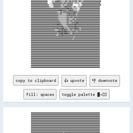
copy to clipboard
👍 upvote
👎 downvote
fill: spaces
toggle palette ▓→✊🏽
▓▓▓▓▓▓▓▓▓▓▓▓▓▓▓▓▓▓▓▓▓▓▓▓▓▓▓▓▓▓▓▓▓▓▓▓▓▓▓▓▓▓▓▓▓▓▓▓▓▓▓▓▓▓▓▓▓▓▓▓▓▓▓▓▓▓▓▓▓▓▓▓▓▓▓▓▓▓▓▓▓▓▓▓▓▓▓▓▓▓▓▓▓▓▓▓▓▓▓▓▓▓▓▓▓▓▓▓▓▓▓▓▓▓▓▓
▓▓▓▓▓▓▓▓▓▓▓▓▓▓▓▓▓▓▓▓▓▓▓▓▓▓▓▓▓▓▓▓▓▓▓▓▓▓▓▓▓▓▓▓▓▓▓▓▓▓▓▓▓▓▓▓▓▓▓▓▓▓▓▓▓▓▓▓▓▓▓▓▓▓▓▓▓▓▓▓▓▓▓▓▓▓▓▓▓▓▓▓▓▓▓▓▓▓▓▓▓▓▓▓▓▓▓▓▓▓▓▓▓▓▓▓
▓▓▓▓▓▓▓▓▓▓▓▓▓▓▓▓▓▓▓▓▓▓▓▓▓▓▓▓▓▓▓▓▓▓▓▓▓▓▓▓▓▓▓▓▓▓▓▓▓▓▓▓▓▓▓▓▓▓▓▓▓▓▓▓▓▓▓▓▓▓▓▓▓▓▓▓▓▓▓▓▓▓▓▓▓▓▓▓▓▓▓▓▓▓▓▓▓▓▓▓▓▓▓▓▓▓▓▓▓▓▓▓▓▓▓▓
▓▓▓▓▓▓▓▓▓▓▓▓▓▓▓▓▓▓▓▓▓▓▓▓▓▓▓▓▓▓▓▓▓▓▓▓▓▓▓▓▓▓▓▓▓▓▓▓▓▓▓▓▓▓▓▓▓▓▓▓▓▓▓▓▓▓▓▓▓▓▓▓▓▓▓▓▓▓▓▓▓▓▓▓▓▓▓▓▓▓▓▓▓▓▓▓▓▓▓▓▓▓▓▓▓▓▓▓▓▓▓▓▓▓▓▓
▓▓▓▓▓▓▓▓▓▓▓▓▓▓▓▓▓▓▓▓▓▓▓▓▓▓▓▓▓▓▓▓▓▓▓▓▓▓▓▓▓▓▓▓▓▓▓▓▓▓▓▓▓▓▓▓▓▓▓▓▓▓▓▓▓▓▓▓▓▓▓▓▓▓▓▓▓▓▓▓▓▓▓▓▓▓▓▓▓▓▓▓▓▓▓▓▓▓▓▓▓▓▓▓▓▓▓▓▓▓▓▓▓▓▓▓
▓▓▓▓▓▓▓▓▓▓▓▓▓▓▓▓▓▓▓▓▓▓▓▓▓▓▓▓▓▓▓▓▓▓▓▓▓▓▓▓▓▓▓▓▓▓▓▓▓▓▓▓▓▓▓▓▓▓▓▓▓▓▓▓▓▓▓▓▓▓▓▓▓▓▓▓▓▓▓▓▓▓▓▓▓▓▓▓▓▓▓▓▓▓▓▓▓▓▓▓▓▓▓▓▓▓▓▓▓▓▓▓▓▓▓▓
▓▓▓▓▓▓▓▓▓▓▓▓▓▓▓▓▓▓▓▓▓▓▓▓▓▓▓▓▓▓▓▓▓▓▓▓▓▓▓▓▓▓▓▓▓▓▓▓▓▓▓▓▓▓▓▓▓▓▓▓▓▓▓▓▓▓▓▓▓▓▓▓▓▓▓▓▓▓▓▓▓▓▓▓▓▓▓▓▓▓▓▓▓▓▓▓▓▓▓▓▓▓▓▓▓▓▓▓▓▓▓▓▓▓▓▓
▓▓▓▓▓▓▓▓▓▓▓▓▓▓▓▓▓▓▓▓▓▓▓▓▓▓▓▓▓▓▓▓▓▓▓▓▓▓▓▓▓▓▓▓▓▓▓▓▓▓▓▓▓▓▓▓▓▓▓▓▓▓▓▓▓▓▓▓▓▓▓▓▓▓▓▓▓▓▓▓▓▓▓▓▓▓▓▓▓▓▓▓▓▓▓▓▓▓▓▓▓▓▓▓▓▓▓▓▓▓▓▓▓▓▓▓
▓▓▓▓▓▓▓▓▓▓▓▓▓▓▓▓▓▓▓▓▓▓▓▓▓▓▓▓▓▓▓▓▓▓▓▓▓▓▓▓▓▓▓▓▓▓▓▓▓▓▓▓▓▓▓▓▓▓▓▓▓▓▓▓▓▓▓▓▓▓▓▓▓▓▓▓▓▓▓▓▓▓▓▓▓▓▓▓▓▓▓▓▓▓▓▓▓▓▓▓▓▓▓▓▓▓▓▓▓▓▓▓▓▓▓▓
▓▓▓▓▓▓▓▓▓▓▓▓▓▓▓▓▓▓▓▓▓▓▓▓▓▓▓▓▓▓▓▓▓▓▓▓▓▓▓▓▓▓▓▓▓▓▓▓▓▓▓▓▓▓▓▓▓▓▓▓▓▓▓▓▓▓▓▓▓▓▓▓▓▓▓▓▓▓▓▓▓▓▓▓▓▓▓▓▓▓▓▓▓▓▓▓▓▓▓▓▓▓▓▓▓▓▓▓▓▓▓▓▓▓▓▓
▓▓▓▓▓▓▓▓▓▓▓▓▓▓▓▓▓▓▓▓▓▓▓▓▓▓▓▓▓▓▓▓▓▓▓▓▓▓▓▓▓▓▓▓▓▓▓▓▓▓▓▓▓▓▓▓▓▓▓▓▓▓▓▓▓▓▓▓▓▓▓▓▓▓▓▓▓▓▓▓▓▓▓▓▓▓▓▓▓▓▓▓▓▓▓▓▓▓▓▓▓▓▓▓▓▓▓▓▓▓▓▓▓▓▓▓
▓▓▓▓▓▓▓▓▓▓▓▓▓▓▓▓▓▓▓▓▓▓▓▓▓▓▓▓▓▓▓▓▓▓▓▓▓▓▓▓▓▓▓▓▓▓▓▓▓▓▓▓▓▓▒▒▓▓▓▓▓▓▓▓▓▓▓▓▓▓▓▓▓▓▓▓▓▓▓▓▓▓▓▓▓▓▓▓▓▓▓▓▓▓▓▓▓▓▓▓▓▓▓▓▓▓▓▓▓▓▓▓▓▓▓▓
▓▓▓▓▓▓▓▓▓▓▓▓▓▓▓▓▓▓▓▓▓▓▓▓▓▓▓▓▓▓▓▓▓▓▓▓▓▓▓▓▒▒▒▒▒▒▒▒▒▒▒▒▒▒▒▒▓▓▓▓▓▓▒▒▓▓▓▓▓▓▓▓▓▓▓▓▓▓▓▓▓▓▓▓▓▓▓▓▓▓▓▓▓▓▓▓▓▓▓▓▓▓▓▓▓▓▓▓▓▓▓▓▓▓▓▓
▓▓▓▓▓▓▓▓▓▓▓▓▓▓▓▓▓▓▓▓▓▓▓▓▓▓▓▓▓▓▓▓▓▓▓▓▓▓▓▓▒▒▒▒▒▒▒▒░░▒▒▓▓▒▒▒▒▒▒▓▓▓▓▒▒▓▓▓▓▓▓▓▓▓▓▓▓▓▓▓▓▓▓▓▓▓▓▓▓▓▓▓▓▓▓▓▓▓▓▓▓▓▓▓▓▓▓▓▓▓▓▓▓▓▓
▓▓▓▓▓▓▓▓▓▓▓▓▓▓▓▓▓▓▓▓▓▓▓▓▓▓▓▓▓▓▓▓▓▓▓▓▒▒▒▒  ▒▒▒▒░░  ▒▒▓▓▒▒▒▒▒▒▓▓██▒▒▒▒▒▒▒▒▓▓▓▓▓▓▓▓▓▓▓▓▓▓▓▓▓▓▓▓▓▓▓▓▓▓▓▓▓▓▓▓▓▓▓▓▓▓▓▓▓▓▓▓
▓▓▓▓▓▓▓▓▓▓▓▓▓▓▓▓▓▓▓▓▓▓▓▓▓▓▓▓▓▓▓▓▓▓▓▓▒▒▒▒░░▒▒▒▒░░▒▒▒▒░░▓▓▒▒▒▒▓▓▒▒▓▓▒▒▒▒▒▒▓▓▓▓▓▓▓▓▓▓▓▓▓▓▓▓▓▓▓▓▓▓▓▓▓▓▓▓▓▓▓▓▓▓▓▓▓▓▓▓▓▓▓▓
▓▓▓▓▓▓▓▓▓▓▓▓▓▓▓▓▓▓▓▓▓▓▓▓▓▓▓▓▓▓▓▓▓▓▒▒▒▒▒▒░░░░░░  ▒▒░░░░▓▓▒▒▓▓██▓▓▓▓▓▓▒▒▒▒▒▒▒▒▓▓▓▓▓▓▓▓▓▓▓▓▓▓▓▓▓▓▓▓▓▓▓▓▓▓▓▓▓▓▓▓▓▓▓▓▓▓▓▓
▓▓▓▓▓▓▓▓▓▓▓▓▓▓▓▓▓▓▓▓▓▓▓▓▓▓▓▓▓▓▓▓▓▓▒▒▒▒▒▒░░░░░░░░░░▒▒▒▒▓▓▓▓▒▒▒▒▓▓▓▓▓▓▒▒▓▓▓▓▒▒▒▒▓▓▓▓▓▓▓▓▓▓▓▓▓▓▓▓▓▓▓▓▓▓▓▓▓▓▓▓▓▓▓▓▓▓▓▓▓▓
▓▓▓▓▓▓▓▓▓▓▓▓▓▓▓▓▓▓▓▓▓▓▓▓▓▓▓▓▓▓▓▓▓▓▒▒▒▒▒▒░░░░▒▒░░░░▒▒▒▒▓▓▓▓▓▓▒▒▓▓▓▓▓▓▓▓▓▓▓▓▓▓▒▒▓▓▓▓▓▓▓▓▓▓▓▓▓▓▓▓▓▓▓▓▓▓▓▓▓▓▓▓▓▓▓▓▓▓▓▓▓▓
▓▓▓▓▓▓▓▓▓▓▓▓▓▓▓▓▓▓▓▓▓▓▓▓▓▓▓▓▓▓▓▓▓▓▒▒▒▒▒▒▒▒▒▒▒▒▒▒▓▓▓▓▒▒▒▒▓▓▓▓▒▒▓▓▓▓▒▒▓▓▓▓▒▒▒▒▒▒▒▒▓▓▓▓▓▓▓▓▓▓▓▓▓▓▓▓▓▓▓▓▓▓▓▓▓▓▓▓▓▓▓▓▓▓▓▓
▓▓▓▓▓▓▓▓▓▓▓▓▓▓▓▓▓▓▓▓▓▓▓▓▓▓▓▓▓▓▓▓▓▓▒▒▒▒▒▒▒▒▒▒▒▒▓▓▓▓▓▓▒▒▓▓▓▓▓▓▓▓▓▓▓▓▒▒▓▓▓▓▓▓▒▒▒▒▒▒▒▒▓▓▓▓▓▓▓▓▓▓▓▓▓▓▓▓▓▓▓▓▓▓▓▓▓▓▓▓▓▓▓▓▓▓
▓▓▓▓▓▓▓▓▓▓▓▓▓▓▓▓▓▓▓▓▓▓▓▓▓▓▓▓▓▓▓▓▒▒▒▒▒▒▒▒▒▒▒▒▒▒▓▓▓▓▒▒▒▒▓▓▓▓▒▒▓▓▓▓▓▓▒▒▓▓▓▓▒▒▒▒▒▒▒▒▒▒▒▒▓▓▓▓▓▓▓▓▓▓▓▓▓▓▓▓▓▓▓▓▓▓▓▓▓▓▓▓▓▓▓▓
▓▓▓▓▓▓▓▓▓▓▓▓▓▓▓▓▓▓▓▓▓▓▓▓▓▓▓▓▓▓▓▓▒▒▒▒▒▒▓▓▓▓▓▓▓▓▓▓▓▓▓▓▓▓██▓▓▓▓▓▓▓▓▓▓▓▓▓▓██▒▒▒▒▒▒▒▒▒▒▒▒▓▓▓▓▓▓▓▓▓▓▓▓▓▓▓▓▓▓▓▓▓▓▓▓▓▓▓▓▓▓▓▓
▓▓▓▓▓▓▓▓▓▓▓▓▓▓▓▓▓▓▓▓▓▓▓▓▓▓▓▓▓▓▓▓▒▒▓▓▓▓██▓▓▓▓▓▓▒▒▒▒▒▒▒▒▓▓▓▓▓▓▒▒▓▓▓▓▓▓▓▓▓▓▒▒▒▒▒▒▒▒▒▒▒▒▓▓▓▓▓▓▓▓▓▓▓▓▓▓▓▓▓▓▓▓▓▓▓▓▓▓▓▓▓▓▓▓
▓▓▓▓▓▓▓▓▓▓▓▓▓▓▓▓▓▓▓▓▓▓▓▓▓▓▓▓▓▓▓▓▒▒▓▓▓▓██▓▓▒▒▒▒▒▒▓▓▓▓▓▓▓▓▒▒▓▓██▓▓▓▓▓▓▓▓▓▓▓▓▓▓▒▒▒▒▒▒▒▒▓▓▓▓▓▓▓▓▓▓▓▓▓▓▓▓▓▓▓▓▓▓▓▓▓▓▓▓▓▓▓▓
▓▓▓▓▓▓▓▓▓▓▓▓▓▓▓▓▓▓▓▓▓▓▓▓▓▓▓▓▓▓▓▓▓▓▓▓▒▒▒▒▒▒▒▒▒▒▒▒██▓▓▒▒▒▒░░▒▒▓▓▒▒▒▒▓▓▓▓▒▒▓▓▒▒▒▒▒▒▒▒▒▒▒▒▓▓▓▓▓▓▓▓▓▓▓▓▓▓▓▓▓▓▓▓▓▓▓▓▓▓▓▓▓▓
▓▓▓▓▓▓▓▓▓▓▓▓▓▓▓▓▓▓▓▓▓▓▓▓▓▓▓▓▓▓▓▓▓▓▓▓▒▒▓▓▒▒▒▒▒▒▒▒▒▒▒▒▓▓▒▒░░▒▒▓▓▒▒▓▓▓▓▓▓▒▒▓▓██▓▓▓▓▒▒▒▒▒▒▓▓▓▓▓▓▓▓▓▓▓▓▓▓▓▓▓▓▓▓▓▓▓▓▓▓▓▓▓▓
▓▓▓▓▓▓▓▓▓▓▓▓▓▓▓▓▓▓▓▓▓▓▓▓▓▓▓▓▓▓▓▓▓▓▓▓▓▓▒▒▒▒░░░░░░░░▒▒▓▓▒▒░░░░▓▓░░▒▒▓▓▓▓▒▒▓▓▓▓██▓▓▒▒▒▒▒▒▓▓▓▓▓▓▓▓▓▓▓▓▓▓▓▓▓▓▓▓▓▓▓▓▓▓▓▓▓▓
▓▓▓▓▓▓▓▓▓▓▓▓▓▓▓▓▓▓▓▓▓▓▓▓▓▓▓▓▓▓▓▓▓▓▓▓▓▓▒▒▒▒▓▓▓▓▒▒▒▒▒▒▓▓▒▒░░░░▓▓░░▒▒▓▓▓▓▓▓▓▓▓▓▓▓▓▓▒▒▒▒▓▓▓▓▓▓▓▓▓▓▓▓▓▓▓▓▓▓▓▓▓▓▓▓▓▓▓▓▓▓▓▓
▓▓▓▓▓▓▓▓▓▓▓▓▓▓▓▓▓▓▓▓▓▓▓▓▓▓▓▓▓▓▓▓▓▓▓▓▓▓▒▒▒▒▓▓▓▓▒▒▒▒▓▓▓▓▒▒░░▒▒▓▓░░▒▒▓▓▓▓▓▓▓▓▓▓▓▓▒▒░░▒▒▓▓▓▓▓▓▓▓▓▓▓▓▓▓▓▓▓▓▓▓▓▓▓▓▓▓▓▓▓▓▓▓
▓▓▓▓▓▓▓▓▓▓▓▓▓▓▓▓▓▓▓▓▓▓▓▓▓▓▓▓▓▓▓▓▓▓▓▓░░░░░░▒▒▒▒▒▒▓▓▓▓██▓▓▒▒▒▒▓▓▒▒▒▒▒▒░░▒▒▓▓▓▓▓▓▒▒░░▒▒▓▓▓▓▓▓▓▓▓▓▓▓▓▓▓▓▓▓▓▓▓▓▓▓▓▓▓▓▓▓▓▓
▓▓▓▓▓▓▓▓▓▓▓▓▓▓▓▓▓▓▓▓▓▓▓▓▓▓▓▓▓▓▓▓▓▓▓▓▒▒▒▒▒▒▓▓▓▓▓▓▓▓▓▓██▓▓▒▒▒▒▓▓▓▓▓▓▒▒▒▒▓▓▓▓▓▓▓▓▒▒▒▒▓▓▓▓▓▓▓▓▓▓▓▓▓▓▓▓▓▓▓▓▓▓▓▓▓▓▓▓▓▓▓▓▓▓
▓▓▓▓▓▓▓▓▓▓▓▓▓▓▓▓▓▓▓▓▓▓▓▓▓▓▓▓▓▓▓▓▒▒░░░░░░▓▓░░▒▒▒▒▒▒▒▒▓▓▓▓▓▓▒▒▒▒▒▒▓▓▓▓▒▒▒▒▓▓▒▒▓▓▓▓▒▒░░▓▓▓▓▓▓▓▓▓▓▓▓▓▓▓▓▓▓▓▓▓▓▓▓▓▓▓▓▓▓▓▓
▓▓▓▓▓▓▓▓▓▓▓▓▓▓▓▓▓▓▓▓▓▓▓▓▓▓▓▓▓▓▓▓▓▓░░░░░░▓▓▒▒▒▒▒▒▓▓▓▓▓▓▓▓▓▓▓▓▓▓▓▓▓▓▓▓▒▒▒▒▒▒▒▒▓▓▓▓▒▒▒▒▓▓▓▓▓▓▓▓▓▓▓▓▓▓▓▓▓▓▓▓▓▓▓▓▓▓▓▓▓▓▓▓
▓▓▓▓▓▓▓▓▓▓▓▓▓▓▓▓▓▓▓▓▓▓▓▓▓▓▓▓▓▓▓▓▓▓░░░░░░▓▓░░▒▒▒▒▒▒▓▓▓▓▓▓▓▓▒▒▓▓▓▓▒▒░░▒▒▒▒▒▒▒▒▒▒▓▓▒▒▒▒▓▓▓▓▓▓▓▓▓▓▓▓▓▓▓▓▓▓▓▓▓▓▓▓▓▓▓▓▓▓▓▓
▓▓▓▓▓▓▓▓▓▓▓▓▓▓▓▓▓▓▓▓▓▓▓▓▓▓▓▓▓▓▓▓▓▓▒▒▒▒▒▒▒▒▒▒▓▓▓▓▓▓▓▓▓▓▓▓▓▓▒▒▓▓▓▓▒▒▒▒▒▒▒▒▒▒▒▒▒▒▒▒▓▓▓▓▓▓▓▓▓▓▓▓▓▓▓▓▓▓▓▓▓▓▓▓▓▓▓▓▓▓▓▓▓▓▓▓
▓▓▓▓▓▓▓▓▓▓▓▓▓▓▓▓▓▓▓▓▓▓▓▓▓▓▓▓▓▓▓▓▓▓▒▒░░▒▒░░▓▓▓▓▓▓▒▒▓▓▓▓▓▓▓▓░░▒▒▓▓▒▒░░▒▒▒▒▒▒▒▒▒▒▒▒▓▓▓▓▓▓▓▓▓▓▓▓▓▓▓▓▓▓▓▓▓▓▓▓▓▓▓▓▓▓▓▓▓▓▓▓
▓▓▓▓▓▓▓▓▓▓▓▓▓▓▓▓▓▓▓▓▓▓▓▓▓▓▓▓▓▓▓▓▓▓▓▓▒▒▓▓▓▓▓▓▓▓████▓▓██▓▓▓▓██▒▒▓▓▒▒░░▒▒░░▒▒▒▒▓▓▓▓▓▓▓▓▓▓▓▓▓▓▓▓▓▓▓▓▓▓▓▓▓▓▓▓▓▓▓▓▓▓▓▓▓▓▓▓
▓▓▓▓▓▓▓▓▓▓▓▓▓▓▓▓▓▓▓▓▓▓▓▓▓▓▓▓▓▓▓▓▓▓▓▓▒▒▒▒▓▓▓▓▓▓▓▓██▒▒▓▓▒▒▒▒▓▓░░▒▒▒▒░░░░▒▒▒▒▒▒▓▓▓▓▓▓▓▓▓▓▓▓▓▓▓▓▓▓▓▓▓▓▓▓▓▓▓▓▓▓▓▓▓▓▓▓▓▓▓▓
▓▓▓▓▓▓▓▓▓▓▓▓▓▓▓▓▓▓▓▓▓▓▓▓▓▓▓▓▓▓▓▓▓▓▓▓▒▒░░░░▒▒▒▒▒▒▒▒▓▓▒▒░░▒▒▓▓░░▒▒▒▒▒▒▒▒▒▒▒▒▓▓▓▓▓▓▓▓▓▓▓▓▓▓▓▓▓▓▓▓▓▓▓▓▓▓▓▓▓▓▓▓▓▓▓▓▓▓▓▓▓▓
▓▓▓▓▓▓▓▓▓▓▓▓▓▓▓▓▓▓▓▓▓▓▓▓▓▓▓▓▓▓▓▓▓▓▓▓▓▓▒▒░░▒▒░░░░▒▒▓▓▒▒░░▒▒▓▓░░▒▒▒▒▒▒▒▒▒▒▓▓▓▓▓▓▓▓▓▓▓▓▓▓▓▓▓▓▓▓▓▓▓▓▓▓▓▓▓▓▓▓▓▓▓▓▓▓▓▓▓▓▓▓
▓▓▓▓▓▓▓▓▓▓▓▓▓▓▓▓▓▓▓▓▓▓▓▓▓▓▓▓▓▓▓▓▓▓▓▓▓▓▓▓░░░░▒▒░░░░░░░░▓▓▒▒▒▒▓▓▓▓▒▒▒▒▓▓▓▓▓▓▓▓▓▓▓▓▓▓▓▓▓▓▓▓▓▓▓▓▓▓▓▓▓▓▓▓▓▓▓▓▓▓▓▓▓▓▓▓▓▓▓▓
▓▓▓▓▓▓▓▓▓▓▓▓▓▓▓▓▓▓▓▓▓▓▓▓▓▓▓▓▓▓▓▓▓▓▓▓▓▓▓▓▓▓▓▓▒▒▒▒▒▒▒▒▒▒▒▒▓▓▓▓▓▓▓▓▓▓▓▓▓▓██▓▓▒▒▓▓▓▓▓▓▓▓▓▓▓▓▓▓▓▓▓▓▓▓▓▓▓▓▓▓▓▓▓▓▓▓▓▓▓▓▓▓▓▓
▓▓▓▓▓▓▓▓▓▓▓▓▓▓▓▓▓▓▓▓▓▓▓▓▓▓▓▓▓▓▓▓▓▓▓▓▓▓▓▓▓▓▓▓▒▒░░░░░░▒▒░░▓▓▓▓▓▓▒▒▓▓▓▓██████▓▓▓▓▓▓▒▒▓▓▓▓▓▓▓▓▓▓▓▓▓▓▓▓▓▓▓▓▓▓▓▓▓▓▓▓▓▓▓▓▓▓
▓▓▓▓▓▓▓▓▓▓▓▓▓▓▓▓▓▓▓▓▓▓▓▓▓▓▓▓▓▓▓▓▓▓▓▓▓▓▓▓▓▓▒▒▒▒▓▓▒▒▒▒▓▓▓▓██▓▓▒▒▓▓▓▓██▓▓▓▓▓▓▓▓▒▒▒▒▓▓▓▓▓▓▓▓▓▓▓▓▓▓▓▓▓▓▓▓▓▓▓▓▓▓▓▓▓▓▓▓▓▓▓▓
▓▓▓▓▓▓▓▓▓▓▓▓▓▓▓▓▓▓▓▓▓▓▓▓▓▓▓▓▓▓▓▓▓▓▓▓▓▓▓▓▓▓▒▒▒▒▒▒▒▒▒▒▒▒▓▓▓▓▓▓▒▒▓▓▓▓██▓▓██▓▓▓▓▓▓▓▓▒▒▒▒▒▒▓▓▓▓▓▓▓▓▓▓▓▓▓▓▓▓▓▓▓▓▓▓▓▓▓▓▓▓▓▓
▓▓▓▓▓▓▓▓▓▓▓▓▓▓▓▓▓▓▓▓▓▓▓▓▓▓▓▓▓▓▓▓▓▓▓▓▓▓▓▓▒▒▒▒▒▒▒▒▒▒▒▒▒▒▓▓▒▒▒▒▒▒▓▓▓▓██▓▓▓▓▓▓▓▓▓▓▓▓▒▒▒▒▒▒▓▓▓▓▓▓▓▓▓▓▓▓▓▓▓▓▓▓▓▓▓▓▓▓▓▓▓▓▓▓
▓▓▓▓▓▓▓▓▓▓▓▓▓▓▓▓▓▓▓▓▓▓▓▓▓▓▓▓▓▓▓▓▓▓▓▓▓▓▓▓▒▒▓▓▒▒▒▒▒▒▒▒▒▒▒▒▓▓▓▓▒▒▓▓▓▓██▓▓██▓▓▓▓▓▓▓▓▒▒▒▒▒▒▒▒▓▓▓▓▓▓▓▓▓▓▓▓▓▓▓▓▓▓▓▓▓▓▓▓▓▓▓▓
▓▓▓▓▓▓▓▓▓▓▓▓▓▓▓▓▓▓▓▓▓▓▓▓▓▓▓▓▓▓▓▓▓▓▓▓▓▓▓▓▒▒▓▓▓▓▓▓▓▓▓▓▓▓▓▓▓▓▓▓▓▓▓▓▓▓██▓▓▓▓▓▓▓▓▓▓▓▓▓▓▓▓▓▓▓▓▒▒▓▓▓▓▓▓▓▓▓▓▓▓▓▓▓▓▓▓▓▓▓▓▓▓▓▓
▓▓▓▓▓▓▓▓▓▓▓▓▓▓▓▓▓▓▓▓▓▓▓▓▓▓▓▓▓▓▓▓▓▓▓▓▓▓▒▒▓▓▓▓▒▒▒▒▒▒▒▒▒▒▒▒▒▒▒▒▓▓▓▓▓▓████▓▓██▓▓▓▓▓▓▒▒▓▓▓▓▒▒▒▒▓▓▓▓▓▓▓▓▓▓▓▓▓▓▓▓▓▓▓▓▓▓▓▓▓▓
▓▓▓▓▓▓▓▓▓▓▓▓▓▓▓▓▓▓▓▓▓▓▓▓▓▓▓▓▓▓▓▓▓▓▓▓▓▓▒▒░░▓▓▓▓▓▓▒▒▒▒▒▒▒▒▒▒▒▒▓▓▓▓██████████▓▓▓▓▓▓▓▓▓▓▓▓▒▒▒▒▓▓▓▓▓▓▓▓▓▓▓▓▓▓▓▓▓▓▓▓▓▓▓▓▓▓
▓▓▓▓▓▓▓▓▓▓▓▓▓▓▓▓▓▓▓▓▓▓▓▓▓▓▓▓▓▓▓▓▓▓▒▒▒▒▓▓▒▒▓▓▓▓▓▓▒▒▒▒▒▒▒▒▒▒▒▒▓▓▓▓▒▒▓▓▓▓▓▓████▓▓██▓▓▓▓▓▓▓▓▒▒▓▓▓▓▓▓▓▓▓▓▓▓▓▓▓▓▓▓▓▓▓▓▓▓▓▓
▓▓▓▓▓▓▓▓▓▓▓▓▓▓▓▓▓▓▓▓▓▓▓▓▓▓▓▓▓▓▓▓░░░░▓▓░░░░▒▒▓▓▒▒▓▓▓▓▒▒▒▒▒▒▒▒▓▓██▓▓▓▓▓▓▓▓████▓▓▓▓▓▓▓▓▒▒▒▒▓▓▓▓▓▓▓▓▓▓▓▓▓▓▓▓▓▓▓▓▓▓▓▓▓▓▓▓
▓▓▓▓▓▓▓▓▓▓▓▓▓▓▓▓▓▓▓▓▓▓▓▓▓▓▓▓▓▓░░▒▒░░▓▓▒▒░░▒▒▓▓░░▓▓▓▓▒▒▒▒▒▒▒▒░░░░▒▒▓▓▓▓████████▓▓▓▓██▓▓▒▒▓▓▓▓▓▓▓▓▓▓▓▓▓▓▓▓▓▓▓▓▓▓▓▓▓▓▓▓
▓▓▓▓▓▓▓▓▓▓▓▓▓▓▓▓▓▓▓▓▓▓▓▓▓▓▓▓  ░░░░░░▒▒░░▒▒▒▒░░▓▓██▓▓▒▒▒▒▒▒▒▒▒▒░░▒▒▓▓▓▓▓▓▓▓▓▓▒▒░░▒▒░░▒▒▒▒▓▓▓▓▓▓▓▓▓▓▓▓▓▓▓▓▓▓▓▓▓▓▓▓▓▓▓▓
▓▓▓▓▓▓▓▓▓▓▓▓▓▓▓▓▓▓▓▓▓▓▓▓▓▓▓▓  ░░    ▒▒░░░░▒▒  ▓▓▓▓▓▓▒▒▒▒▒▒▒▒▓▓▓▓▒▒▓▓██▓▓▓▓▓▓▒▒▒▒▓▓░░▒▒▒▒▓▓▓▓▓▓▓▓▓▓▓▓▓▓▓▓▓▓▓▓▓▓▓▓▓▓▓▓
▓▓▓▓▓▓▓▓▓▓▓▓▓▓▓▓▓▓▓▓▓▓▓▓▓▓▓▓  ░░    ▒▒░░▒▒▓▓████▓▓▓▓▒▒▒▒▒▒██▓▓▓▓██▓▓▓▓▓▓▓▓▓▓▓▓▒▒▒▒░░░░▒▒▓▓▓▓▓▓▓▓▓▓▓▓▓▓▓▓▓▓▓▓▓▓▓▓▓▓▓▓
▓▓▓▓▓▓▓▓▓▓▓▓▓▓▓▓▓▓▓▓▓▓▓▓▓▓▓▓  ░░░░  ▒▒░░▒▒▓▓██▓▓▓▓▓▓▒▒▒▒▒▒▓▓▓▓▓▓▓▓▒▒██▓▓▓▓▓▓▓▓▓▓▓▓▒▒▒▒▓▓▓▓▓▓▓▓▓▓▓▓▓▓▓▓▓▓▓▓▓▓▓▓▓▓▓▓▓▓
▓▓▓▓▓▓▓▓▓▓▓▓▓▓▓▓▓▓▓▓▓▓▓▓▓▓▓▓    ░░▓▓░░▓▓▓▓██▓▓▓▓▒▒▒▒▒▒▒▒██▒▒▒▒▓▓▓▓▒▒▓▓▒▒▓▓▓▓░░▓▓▓▓▒▒▒▒▓▓▓▓▓▓▓▓▓▓▓▓▓▓▓▓▓▓▓▓▓▓▓▓▓▓▓▓▓▓
▓▓▓▓▓▓▓▓▓▓▓▓▓▓▓▓▓▓▓▓▓▓▓▓▓▓▓▓  ░░░░▒▒▓▓▓▓▓▓▓▓▓▓▓▓▓▓▓▓▒▒▓▓▓▓▒▒▓▓▓▓▓▓▓▓▓▓░░▒▒▒▒▒▒▒▒░░░░▓▓▓▓▓▓▓▓▓▓▓▓▓▓▓▓▓▓▓▓▓▓▓▓▓▓▓▓▓▓▓▓
▓▓▓▓▓▓▓▓▓▓▓▓▓▓▓▓▓▓▓▓▓▓▓▓▓▓▓▓▓▓░░░░░░▒▒▓▓▓▓▓▓▓▓▓▓▓▓▒▒▒▒▓▓▒▒▒▒▓▓▓▓▓▓▓▓▓▓░░    ░░▒▒░░░░▓▓▓▓▓▓▓▓▓▓▓▓▓▓▓▓▓▓▓▓▓▓▓▓▓▓▓▓▓▓▓▓
▓▓▓▓▓▓▓▓▓▓▓▓▓▓▓▓▓▓▓▓▓▓▓▓▓▓▓▓▓▓▒▒░░░░░░▓▓▓▓▓▓▓▓▓▓▓▓▒▒▒▒▒▒▓▓██▓▓▓▓▓▓▓▓▒▒░░▓▓▒▒░░░░▒▒▒▒▓▓▓▓▓▓▓▓▓▓▓▓▓▓▓▓▓▓▓▓▓▓▓▓▓▓▓▓▓▓▓▓
▓▓▓▓▓▓▓▓▓▓▓▓▓▓▓▓▓▓▓▓▓▓▓▓▓▓▓▓▓▓▓▓▓▓▓▓▓▓▓▓▓▓▓▓▓▓▓▓▓▓▓▓▓▓▓▓▓▓▓▓████▓▓▓▓▓▓▒▒▒▒▒▒▒▒░░░░▓▓▓▓▓▓▓▓▓▓▓▓▓▓▓▓▓▓▓▓▓▓▓▓▓▓▓▓▓▓▓▓▓▓
▓▓▓▓▓▓▓▓▓▓▓▓▓▓▓▓▓▓▓▓▓▓▓▓▓▓▓▓▓▓▓▓▓▓▓▓▓▓▓▓▓▓▓▓▓▓▓▓████▓▓▓▓▓▓▓▓▒▒▓▓▓▓██▓▓▓▓▒▒▒▒▒▒░░▒▒▓▓▓▓▓▓▓▓▓▓▓▓▓▓▓▓▓▓▓▓▓▓▓▓▓▓▓▓▓▓▓▓▓▓
▓▓▓▓▓▓▓▓▓▓▓▓▓▓▓▓▓▓▓▓▓▓▓▓▓▓▓▓▓▓▓▓▓▓▓▓▓▓▓▓▓▓▓▓▒▒▒▒▒▒██▒▒▓▓▓▓▓▓▓▓▓▓▓▓▓▓▓▓▓▓██▓▓▓▓▒▒▓▓▓▓▓▓▓▓▓▓▓▓▓▓▓▓▓▓▓▓▓▓▓▓▓▓▓▓▓▓▓▓▓▓▓▓
▓▓▓▓▓▓▓▓▓▓▓▓▓▓▓▓▓▓▓▓▓▓▓▓▓▓▓▓▓▓▓▓▓▓▓▓▓▓▓▓▓▓▓▓▓▓▒▒▓▓▓▓▒▒▒▒▒▒▒▒▓▓▓▓██▓▓▓▓▓▓██▓▓▒▒▓▓▓▓▓▓▓▓▓▓▓▓▓▓▓▓▓▓▓▓▓▓▓▓▓▓▓▓▓▓▓▓▓▓▓▓▓▓
▓▓▓▓▓▓▓▓▓▓▓▓▓▓▓▓▓▓▓▓▓▓▓▓▓▓▓▓▓▓▓▓▓▓▓▓▓▓▓▓▓▓▓▓▓▓▒▒▒▒▒▒▒▒▒▒▒▒▒▒▓▓▓▓▓▓▓▓▓▓▓▓▓▓▓▓▒▒▓▓▓▓▓▓▓▓▓▓▓▓▓▓▓▓▓▓▓▓▓▓▓▓▓▓▓▓▓▓▓▓▓▓▓▓▓▓
▓▓▓▓▓▓▓▓▓▓▓▓▓▓▓▓▓▓▓▓▓▓▓▓▓▓▓▓▓▓▓▓▓▓▓▓▓▓▓▓▓▓▓▓▓▓▒▒▒▒▒▒▒▒▒▒▒▒▒▒▓▓▓▓▒▒▓▓▓▓▒▒▓▓▓▓▓▓▓▓▓▓▓▓▓▓▓▓▓▓▓▓▓▓▓▓▓▓▓▓▓▓▓▓▓▓▓▓▓▓▓▓▓▓▓▓
▓▓▓▓▓▓▓▓▓▓▓▓▓▓▓▓▓▓▓▓▓▓▓▓▓▓▓▓▓▓▓▓▓▓▓▓▓▓▓▓▓▓▓▓▓▓▒▒▒▒▒▒▒▒▒▒▒▒▒▒▓▓▓▓▒▒▒▒▒▒▓▓▓▓▒▒▓▓▓▓▓▓▓▓▓▓▓▓▓▓▓▓▓▓▓▓▓▓▓▓▓▓▓▓▓▓▓▓▓▓▓▓▓▓▓▓
▓▓▓▓▓▓▓▓▓▓▓▓▓▓▓▓▓▓▓▓▓▓▓▓▓▓▓▓▓▓▓▓▓▓▓▓▓▓▓▓▓▓▓▓▓▓▓▓▒▒▒▒▒▒▒▒▒▒▒▒▓▓▓▓▒▒▓▓▓▓▒▒▓▓▓▓▓▓▓▓▓▓▓▓▓▓▓▓▓▓▓▓▓▓▓▓▓▓▓▓▓▓▓▓▓▓▓▓▓▓▓▓▓▓▓▓
▓▓▓▓▓▓▓▓▓▓▓▓▓▓▓▓▓▓▓▓▓▓▓▓▓▓▓▓▓▓▓▓▓▓▓▓▓▓▓▓▓▓▓▓▓▓▓▓▓▓▒▒▒▒▒▒▒▒▒▒▓▓▓▓▒▒▒▒▓▓▓▓▓▓▓▓████▓▓▓▓▓▓▓▓▓▓▓▓▓▓▓▓▓▓▓▓▓▓▓▓▓▓▓▓▓▓▓▓▓▓▓▓
▓▓▓▓▓▓▓▓▓▓▓▓▓▓▓▓▓▓▓▓▓▓▓▓▓▓▓▓▓▓▓▓▓▓▓▓▓▓▓▓▓▓▓▓████▓▓▓▓▒▒▒▒▒▒▒▒▓▓▓▓▓▓▓▓▓▓▓▓▓▓██▓▓▓▓▓▓▓▓▓▓▓▓▓▓▓▓▓▓▓▓▓▓▓▓▓▓▓▓▓▓▓▓▓▓▓▓▓▓▓▓
▓▓▓▓▓▓▓▓▓▓▓▓▓▓▓▓▓▓▓▓▓▓▓▓▓▓▓▓▓▓▓▓▓▓▓▓▓▓▓▓▓▓▓▓▓▓▓▓▓▓▓▓██▒▒▒▒▒▒▒▒▓▓▓▓▓▓▓▓▓▓▓▓██▓▓▓▓▓▓▓▓▓▓▓▓▓▓▓▓▓▓▓▓▓▓▓▓▓▓▓▓▓▓▓▓▓▓▓▓▓▓▓▓
▓▓▓▓▓▓▓▓▓▓▓▓▓▓▓▓▓▓▓▓▓▓▓▓▓▓▓▓▓▓▓▓▓▓▓▓▓▓▓▓▓▓▓▓██▓▓▓▓▓▓████▒▒▓▓▒▒▒▒▓▓▓▓▓▓▓▓▓▓████▓▓▓▓▒▒▓▓▓▓▓▓▓▓▓▓▓▓▓▓▓▓▓▓▓▓▓▓▓▓▓▓▓▓▓▓▓▓
▓▓▓▓▓▓▓▓▓▓▓▓▓▓▓▓▓▓▓▓▓▓▓▓▓▓▓▓▓▓▓▓▓▓▓▓▓▓▓▓▒▒▒▒▒▒▓▓▓▓▓▓██▓▓██▓▓▓▓▒▒▒▒▓▓▓▓▒▒▓▓▓▓▓▓▓▓▓▓▒▒▓▓▓▓▓▓▓▓▓▓▓▓▓▓▓▓▓▓▓▓▓▓▓▓▓▓▓▓▓▓▓▓
▓▓▓▓▓▓▓▓▓▓▓▓▓▓▓▓▓▓▓▓▓▓▓▓▓▓▓▓▓▓▓▓▓▓▓▓▓▓▓▓▓▓▓▓▓▓████▓▓██▓▓████▓▓▓▓▓▓▒▒▓▓▓▓▓▓▓▓▒▒▓▓▓▓▓▓▓▓▓▓▓▓▓▓▓▓▓▓▓▓▓▓▓▓▓▓▓▓▓▓▓▓▓▓▓▓▓▓
▓▓▓▓▓▓▓▓▓▓▓▓▓▓▓▓▓▓▓▓▓▓▓▓▓▓▓▓▓▓▓▓▓▓▓▓▓▓▓▓▓▓▓▓▒▒▓▓▓▓████▓▓██████▓▓▓▓▒▒▒▒██▓▓▓▓▓▓▓▓▓▓▓▓▓▓▓▓▓▓▓▓▓▓▓▓▓▓▓▓▓▓▓▓▓▓▓▓▓▓▓▓▓▓▓▓
▓▓▓▓▓▓▓▓▓▓▓▓▓▓▓▓▓▓▓▓▓▓▓▓▓▓▓▓▓▓▓▓▓▓▓▓▓▓▓▓▓▓▒▒▒▒▓▓▓▓▓▓██▓▓▓▓▓▓▓▓▓▓▓▓▓▓▓▓▓▓▓▓▓▓▓▓▓▓▓▓▓▓▓▓▓▓▓▓▓▓▓▓▓▓▓▓▓▓▓▓▓▓▓▓▓▓▓▓▓▓▓▓▓▓
▓▓▓▓▓▓▓▓▓▓▓▓▓▓▓▓▓▓▓▓▓▓▓▓▓▓▓▓▓▓▓▓▓▓▓▓▓▓▓▓▓▓▓▓▓▓▓▓▓▓▓▓▓▓▓▓▓▓▓▓▓▓▓▓▓▓▓▓▓▓▓▓▒▒▓▓▓▓▓▓▓▓▓▓▓▓▓▓▓▓▓▓▓▓▓▓▓▓▓▓▓▓▓▓▓▓▓▓▓▓▓▓▓▓▓▓
▓▓▓▓▓▓▓▓▓▓▓▓▓▓▓▓▓▓▓▓▓▓▓▓▓▓▓▓▓▓▓▓▓▓▓▓▓▓▓▓▓▓▓▓▓▓▓▓▓▓▓▓▓▓▓▓▓▓▓▓▓▓▓▓▓▓▓▓▓▓▒▒▓▓▓▓▓▓▓▓▓▓▓▓▓▓▓▓▓▓▓▓▓▓▓▓▓▓▓▓▓▓▓▓▓▓▓▓▓▓▓▓▓▓▓▓
▓▓▓▓▓▓▓▓▓▓▓▓▓▓▓▓▓▓▓▓▓▓▓▓▓▓▓▓▓▓▓▓▓▓▓▓▓▓▓▓▓▓▓▓▓▓▓▓▓▓▓▓▓▓▓▓▓▓▓▓▓▓▓▓▓▓▓▓▓▓▓▓▓▓▓▓▓▓▓▓▓▓▓▓▓▓▓▓▓▓▓▓▓▓▓▓▓▓▓▓▓▓▓▓▓▓▓▓▓▓▓▓▓▓▓▓
▓▓▓▓▓▓▓▓▓▓▓▓▓▓▓▓▓▓▓▓▓▓▓▓▓▓▓▓▓▓▓▓▓▓▓▓▓▓▓▓▓▓▓▓▓▓▓▓▓▓▓▓▓▓▓▓▓▓▓▓▓▓▓▓▓▓▓▓▓▓▓▓▓▓▓▓▓▓▓▓▓▓▓▓▓▓▓▓▓▓▓▓▓▓▓▓▓▓▓▓▓▓▓▓▓▓▓▓▓▓▓▓▓▓▓▓
▓▓▓▓▓▓▓▓▓▓▓▓▓▓▓▓▓▓▓▓▓▓▓▓▓▓▓▓▓▓▓▓▓▓▓▓▓▓▓▓▓▓▓▓▓▓▓▓▓▓▓▓▓▓▓▓▓▓▓▓▓▓▓▓▓▓▓▓▓▓▓▓▓▓▓▓▓▓▓▓▓▓▓▓▓▓▓▓▓▓▓▓▓▓▓▓▓▓▓▓▓▓▓▓▓▓▓▓▓▓▓▓▓▓▓▓
▓▓▓▓▓▓▓▓▓▓▓▓▓▓▓▓▓▓▓▓▓▓▓▓▓▓▓▓▓▓▓▓▓▓▓▓▓▓▓▓▓▓▓▓▓▓▓▓▓▓▓▓▓▓▓▓▓▓▓▓▓▓▓▓▓▓▓▓▓▓▓▓▓▓▓▓▓▓▓▓▓▓▓▓▓▓▓▓▓▓▓▓▓▓▓▓▓▓▓▓▓▓▓▓▓▓▓▓▓▓▓▓▓▓▓▓
▓▓▓▓▓▓▓▓▓▓▓▓▓▓▓▓▓▓▓▓▓▓▓▓▓▓▓▓▓▓▓▓▓▓▓▓▓▓▓▓▓▓▓▓▓▓▓▓▓▓▓▓▓▓▓▓▓▓▓▓▓▓▓▓▓▓▓▓▓▓▓▓▓▓▓▓▓▓▓▓▓▓▓▓▓▓▓▓▓▓▓▓▓▓▓▓▓▓▓▓▓▓▓▓▓▓▓▓▓▓▓▓▓▓▓▓
▓▓▓▓▓▓▓▓▓▓▓▓▓▓▓▓▓▓▓▓▓▓▓▓▓▓▓▓▓▓▓▓▓▓▓▓▓▓▓▓▓▓▓▓▓▓▓▓▓▓▓▓▓▓▓