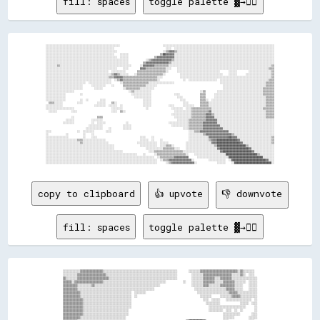
fill: spaces
toggle palette ▓→✊🏽
░░░░░░░░░░░░░░░░░░░░░░░░░░░░░░░░░░░░░░░░░░░░░░░░░░░░                              ░░░░░░░░░░░░░░░░░░░░░░░░░░░░░░░░░░░░░░░░░░░░░░░░░░░░░░░░░░░░░░░░░░░░░░░░░░░░░░

░░░░░░░░░░░░░░░░░░░░░░░░░░░░░░░░░░░░░░░░░░░░░░░░                                    ░░░░  ░░░░░░░░░░░░░░░░░░░░░░░░░░░░░░░░░░░░░░░░░░░░░░░░░░░░░░░░░░░░░░░░░░░░░░

░░░░░░░░░░░░░░░░░░░░░░░░░░░░░░░░░░░░░░░░░░░░░░░░░░                                ░░▒▒▓▓▓▓▒▒░░░░░░░░░░░░░░░░░░░░░░░░░░░░░░░░░░░░░░░░░░░░░░░░░░░░░░░░░░░░░░░░░░░░

░░░░░░░░░░░░░░░░░░░░░░░░░░░░░░░░░░░░░░░░░░░░░░░░    ░░░░░░                      ▒▒██▓▓▓▓▓▓░░░░░░░░░░░░░░░░░░░░░░░░░░░░░░░░░░░░░░░░░░░░░░░░░░░░░░░░░░░░░░░░░░░░░░

░░░░░░░░░░░░░░░░░░░░░░░░░░░░░░░░░░░░░░░░░░░░░░░░░░  ░░░░░░                  ▒▒▓▓▓▓▓▓▓▓▓▓▓▓░░░░░░░░░░░░░░░░░░░░░░░░░░░░░░░░░░░░░░░░░░░░░░░░░░░░░░░░░░░░░░░░░░░░░░

░░░░░░░░░░░░░░░░░░░░░░░░░░░░░░░░░░░░░░░░░░░░░░░░░░░░░░░░░░            ░░▒▒▓▓▓▓▓▓▓▓▓▓▓▓▓▓▒▒░░░░░░░░░░░░░░░░░░░░░░░░░░░░░░░░░░░░░░░░░░░░░░░░░░░░░░░░░░░░░░░░░░░░░░

░░░░░░░░░░░░░░░░░░░░░░░░░░░░░░░░░░░░░░░░░░░░░░░░░░░░░░░░░░          ▒▒▓▓▓▓▓▓▓▓▓▓▓▓▓▓▓▓▒▒░░░░░░░░░░░░░░░░░░░░░░░░░░░░░░░░░░░░░░░░░░░░░░░░░░░░░░░░░░░░░░░░░░░░░░░░

░░░░░░░░▒▒░░░░░░░░░░░░░░░░░░░░░░░░░░░░░░░░░░░░░░░░░░░░░░░░░░      ░░▓▓▓▓▓▓▓▓▒▒▒▒▒▒▒▒▒▒░░░░░░░░░░░░░░░░░░░░░░░░░░░░░░░░░░░░░░░░░░░░░░░░░░░░░░░░░░░░░░░░░░░░░░░░▒▒

░░░░░░░░░░░░░░░░░░░░░░░░░░░░░░░░░░░░░░░░░░░░░░░░░░    ░░░░        ▓▓▓▓▒▒▒▒▒▒▒▒▒▒▒▒▒▒░░░░    ░░░░░░░░░░░░░░░░░░░░░░░░░░░░░░░░░░░░░░░░░░░░░░░░░░░░░░░░░░░░░░░░▒▒▒▒

░░░░░░░░░░░░░░░░░░░░░░░░░░░░░░░░░░░░░░░░░░░░  ░░░░░░░░░░        ▒▒▒▒▒▒▒▒▒▒▒▒▒▒▒▒▒▒▒▒░░      ░░░░░░░░░░░░░░░░░░░░░░░░░░░░░░      ░░░░░░        ░░░░░░░░░░░░░░░░▒▒

░░░░░░░░░░░░░░░░░░░░░░░░░░░░░░░░░░░░░░░░░░░░░░▒▒▓▓▒▒░░░░░░    ░░▒▒▒▒▒▒▒▒▒▒▒▒▒▒▒▒▒▒░░          ░░░░░░░░░░░░░░░░░░░░░░░░░░░░░░    ░░░░░░      ░░░░░░░░░░░░░░░░░░▒▒

░░░░░░░░░░░░░░░░░░░░░░░░░░░░░░░░░░░░░░░░░░░░▒▒▒▒▓▓▓▓▓▓▒▒▒▒▒▒▒▒▒▒▒▒▒▒▒▒▒▒▒▒▒▒▒▒░░░░            ░░░░░░░░░░░░░░░░░░░░░░░░░░░░░░░░░░░░░░░░░░░░░░░░░░░░░░░░░░░░░░░░▒▒

░░░░░░░░░░░░░░░░░░░░░░░░░░░░░░░░░░░░░░░░░░░░░░  ░░▒▒▓▓▒▒▒▒▒▒▒▒▒▒▒▒▒▒▒▒▒▒▒▒▒▒▒▒░░                ░░  ░░░░░░░░░░░░░░░░░░░░  ░░░░░░░░░░░░░░░░░░░░░░░░░░░░░░░░░░▒▒▒▒

░░░░░░░░░░░░░░░░░░░░░░░░░░░░  ░░░░░░░░░░░░░░░░      ░░▒▒▒▒▒▒▒▒▒▒▒▒▒▒▒▒▒▒░░░░░░░░░░░░░░░░░░                                ░░░░░░░░░░░░░░░░░░░░░░░░░░░░░░░░▒▒▒▒▒▒

░░░░░░░░░░░░░░░░░░░░░░░░░░      ░░░░░░░░░░    ░░      ▒▒▒▒▒▒▒▒▒▒▒▒▒▒▒▒░░░░░░░░                                              ░░░░░░░░░░░░░░░░░░░░░░░░░░░░░░▒▒▒▒▒▒

░░░░░░░░░░░░░░░░░░░░░░░░░░        ░░░░░░              ░░▒▒▒▒▒▒▒▒▒▒░░░░░░░░░░                                                ░░░░░░░░░░░░░░░░░░░░░░░░░░░░▒▒▒▒▒▒▒▒

░░░░░░░░░░░░░░░░░░░░                                      ░░▒▒░░░░░░░░░░░░                                  ░░▒▒        ░░░░░░░░░░░░░░░░░░░░░░░░░░░░░░░░▒▒▒▒▒▒▒▒

░░░░░░░░░░░░░░          ░░                                  ░░░░░░░░░░░░░░                ░░░░              ▒▒▒▒      ░░░░░░░░░░░░░░░░░░░░░░░░░░░░░░░░░░▒▒▒▒▒▒▒▒

░░░░░░░░░░░░░░                                                ░░░░░░░░░░░░                  ░░░░            ▒▒▒▒      ░░░░░░░░░░░░░░░░░░░░░░░░░░░░░░░░░░░░▒▒▒▒▒▒

░░░░░░░░░░░░░░          ░░  ░░        ░░░░                          ░░░░░░                    ░░░░          ▒▒▒▒░░  ░░░░░░░░░░░░░░░░░░░░░░░░░░░░░░░░░░░░░░▒▒▒▒▒▒

  ▒▒▒▒░░░░░░          ░░░░          ░░░░░░    ▒▒░░                  ░░░░░░                      ░░░░        ▒▒▒▒▒▒░░░░░░░░░░░░░░░░░░░░░░░░░░░░░░░░░░░░░░░░▒▒▒▒▒▒

░░░░░░░░░░░░                      ░░░░░░░░  ░░░░░░  ░░              ░░░░░░            ░░░░      ░░░░░░░░    ▒▒▒▒▒▒░░░░░░░░░░░░░░░░░░░░░░░░░░░░░░░░░░░░░░░░▒▒▒▒▒▒

░░░░░░░░░░░░░░░░░░░░                          ░░░░░░░░                ░░                ░░░░░░░░  ░░░░▒▒▒▒▒▒▒▒▒▒▒▒▒▒░░░░░░░░░░░░░░░░░░░░░░░░░░░░░░░░░░░░▒▒▒▒▒▒▒▒

  ░░░░░░          ░░░░                        ░░░░  ▒▒░░                                  ░░░░░░░░░░░░▒▒▒▒▒▒▒▒▒▒▒▒▓▓░░░░░░░░░░░░░░░░░░░░░░░░░░░░░░░░░░░░░░▒▒▒▒▒▒

                                                                                        ░░░░░░░░░░░░░░▒▒▒▒▒▒▒▒▒▒▓▓▓▓▒▒░░░░░░░░░░░░░░░░░░░░░░░░░░░░░░░░░░░░▒▒▒▒▒▒

                  ░░                ▒▒▒▒                                                  ░░░░░░░░░░░░▒▒▒▒▒▒▒▒▒▒▓▓▓▓▓▓░░░░░░░░░░░░░░░░░░░░░░░░░░░░░░░░░░░░▒▒▒▒▒▒

              ░░░░░░            ░░░░░░░░                                                    ░░░░░░░░▒▒▒▒▒▒▒▒▒▒▒▒▓▓▓▓▓▓▓▓░░░░░░░░░░░░░░░░░░░░░░░░░░░░░░░░░░░░░░░░

            ░░░░░░░░            ░░  ░░░░░░              ░░                            ░░░░░░░░░░░░░░▒▒▒▒▒▒▒▒▒▒▓▓▓▓▓▓▓▓▓▓░░░░░░░░░░░░░░░░░░░░░░░░░░░░░░░░░░░░░░░░

                              ░░░░░░░░░░              ░░░░░░                            ░░░░░░░░░░░░▒▒▒▒▒▒▒▒▒▒▓▓▓▓▓▓▓▓▓▓▓▓░░░░░░░░░░░░░░░░░░░░░░░░░░░░░░░░░░░░░░

                            ░░░░░░░░░░░░    ░░        ░░░░░░                                    ░░░░▒▒▒▒▒▒▒▒▒▒▓▓▓▓▓▓▓▓▓▓▓▓▓▓░░░░░░░░░░░░░░░░░░░░░░░░░░░░░░░░░░░░

░░░░                  ░░  ░░░░░░░░        ░░░░                                                      ░░░░▒▒▒▒▓▓▓▓▓▓▓▓▓▓▓▓▓▓▓▓▓▓▓▓░░░░░░░░░░░░░░░░░░░░░░░░░░░░░░░░

░░            ░░          ░░    ░░                                                                  ░░░░░░░░░░▒▒▓▓▓▓▓▓▓▓▓▓▓▓▓▓▓▓▓▓▒▒░░░░░░░░░░░░░░░░░░░░░░░░░░░░

░░░░░░░░░░░░░░░░          ░░    ░░░░                              ░░░░    ░░                        ░░░░░░░░░░░░░░▓▓▓▓▓▓▓▓▓▓▓▓▓▓██▓▓▓▓░░░░░░░░░░░░░░░░░░░░░░░░▒▒

░░░░░░░░░░░░░░░░░░░░░░▒▒▒▒░░░░░░░░░░░░░░░░                        ░░░░░░  ░░    ░░                  ░░░░░░░░░░░░░░▒▒▓▓▓▓██████████████▓▓░░░░░░░░░░░░░░░░░░░░░░▒▒

░░░░░░░░░░░░░░░░░░░░░░░░▒▒░░░░░░░░░░░░░░░░░░                    ░░░░░░░░░░░░░░  ░░░░░░            ░░░░░░░░░░░░░░░░░░▓▓▓▓████████████████▓▓░░░░░░░░░░░░░░░░░░░░▒▒

░░░░░░░░░░░░░░░░░░░░░░░░░░░░░░░░░░░░░░░░░░░░░░░░                  ░░░░░░░░░░░░  ░░░░▒▒▒▒░░        ░░░░░░░░░░░░░░░░░░░░▒▒████████████████████▒▒░░░░░░░░░░░░░░░░░░

░░░░░░░░░░░░░░░░░░░░░░░░░░░░░░░░░░░░░░░░░░░░░░░░                      ░░░░░░░░░░░░▒▒▒▒▒▒▒▒░░░░    ░░░░░░░░░░░░░░░░░░░░░░▓▓████████████████████▓▓░░░░░░░░░░░░░░░░

░░░░░░░░░░░░░░░░░░░░░░░░░░░░░░░░░░░░░░░░░░░░░░░░░░░░░░                  ░░░░▒▒▒▒▒▒▒▒▒▒▒▒▒▒▒▒▒▒▒▒░░░░░░░░░░░░░░░░░░░░░░░░░░▓▓████████████████████▓▓░░░░░░░░░░░░░░

░░░░░░░░░░░░░░░░░░░░░░░░░░░░░░░░░░░░░░░░░░░░░░░░░░░░░░░░░░░░░░░░    ░░      ░░▒▒▒▒▒▒▒▒▒▒▒▒▒▒▒▒▒▒▒▒░░    ░░░░░░░░░░░░░░░░░░░░░░██████████████████████▒▒░░░░░░░░░░

░░░░░░░░░░░░░░░░░░░░░░░░░░░░░░░░░░░░░░░░░░░░░░░░░░░░░░░░░░░░░░░░░░░░░░░░░░░░  ░░▒▒▒▒▒▒▒▒▒▒▓▓▓▓▓▓▓▓▓▓      ░░░░░░░░░░░░░░░░░░░░░░████████████████████████░░░░░░░░

░░░░░░░░░░░░░░░░░░░░░░░░░░░░░░░░░░░░░░░░░░░░░░░░░░░░░░░░░░░░░░░░░░░░░░░░░░░░░░  ░░▒▒▒▒▓▓▓▓▓▓▓▓▓▓▓▓▓▓▓▓░░          ░░░░░░░░░░░░  ░░████████████████████████▓▓░░░░

copy to clipboard
👍 upvote
👎 downvote
fill: spaces
toggle palette ▓→✊🏽
░░░░░░░░░░░░▒▒▒▒▒▒▒▒▒▒▒▒▒▒▒▒░░░░░░░░░░░░░░░░░░░░░░░░░░░░░░░░░░░░░░░░░░░░░░░░░░░░        ░░░░░░░░▒▒▒▒▒▒▒▒▒▒▒▒▒▒▒▒▒▒▒▒▒▒▒▒▒▒░░▒▒░░░░░░░░  

░░░░░░░░░░▒▒▒▒▒▒▒▒▒▒▒▒▒▒▒▒▒▒▒▒░░░░░░░░░░░░░░░░░░░░░░░░░░░░░░░░░░░░░░░░░░░░░░░░░░          ░░░░░░░░▒▒▒▒▒▒▒▒▒▒▒▒▒▒▒▒▒▒▒▒░░░░░░▒▒░░  ░░░░  

▒▒░░░░░░░░▒▒▒▒▒▒▒▒▒▒▒▒▒▒▒▒▒▒▒▒▒▒░░░░░░░░░░░░░░░░░░░░░░░░░░░░░░░░░░░░░░░░░░░░░░░░          ░░░░░░░░▒▒▒▒▒▒▒▒░░░░▒▒▒▒▒▒▒▒░░░░░░░░░░░░░░░░░░

▒▒▒▒▒▒░░▒▒▒▒▒▒▒▒▒▒▒▒▒▒▒▒▒▒▒▒░░░░░░░░░░░░░░░░░░░░░░░░░░░░░░░░░░░░░░░░░░░░            ░░    ░░░░░░░░▒▒▒▒▒▒▒▒░░░░░░▒▒▒▒▒▒▒▒░░░░░░░░  ░░░░░░

▒▒▒▒▒▒▒▒▒▒░░░░░░░░░░▒▒░░░░░░░░░░░░░░░░░░░░░░░░░░░░░░░░░░░░░░░░░░░░░░                      ░░░░░░░░▒▒▒▒░░░░░░░░▒▒▒▒▒▒▒▒▒▒░░░░░░    ░░░░░░

▒▒▒▒▒▒▒▒▒▒░░░░░░░░░░░░░░░░░░░░░░░░░░░░░░░░░░░░░░░░░░░░░░░░░░░░░░                            ░░░░░░░░░░░░░░░░░░░░░░▒▒▒▒▒▒░░░░░░    ░░░░░░

▒▒▒▒▒▒▒▒▒▒▒▒░░░░░░░░░░░░░░░░░░░░░░░░░░░░░░░░░░░░  ░░░░░░░░                                    ░░░░░░░░░░░░░░░░░░░░░░▒▒▒▒▒▒░░░░░░░░░░░░░░

▒▒▒▒▒▒▒▒▒▒▒▒░░░░░░░░░░░░░░░░░░░░░░░░░░░░░░░░░░░░  ░░                                            ░░░░░░░░      ░░░░░░░░▒▒▒▒▒▒░░░░░░░░░░░░

▒▒▒▒▒▒▒▒▒▒▒▒▒▒░░░░░░░░░░░░░░░░░░░░░░░░░░░░░░░░░░                                                  ░░░░  ░░░░░░    ░░░░░░░░░░░░░░░░░░  ░░

▒▒▒▒▒▒▒▒▒▒▒▒▒▒░░░░░░░░░░░░░░░░░░░░░░░░░░░░░░░░░░                                                    ░░░░░░░░░░              ░░░░░░  ░░░░

▒▒▒▒▒▒▒▒▒▒▒▒▒▒░░░░░░░░░░░░░░░░░░░░░░░░░░░░░░░░░░                                                      ░░░░░░░░░░░░░░░░░░░░░░░░░░      ░░

▒▒▒▒▒▒▒▒▒▒▒▒▒▒░░░░░░░░░░░░░░░░░░░░░░░░░░░░░░░░                                                        ░░░░░░░░░░  ░░░░  ░░  ░░        ░░

▒▒▒▒▒▒▒▒▒▒▒▒▒▒░░░░░░░░░░░░░░░░░░░░░░░░░░░░░░░░                                                                  ░░░░░░░░░░░░        ░░░░

▒▒▒▒▒▒▒▒▒▒▒▒░░░░░░░░░░░░░░░░░░░░░░░░░░░░░░░░                                                                    ░░░░░░░░          ░░░░░░
