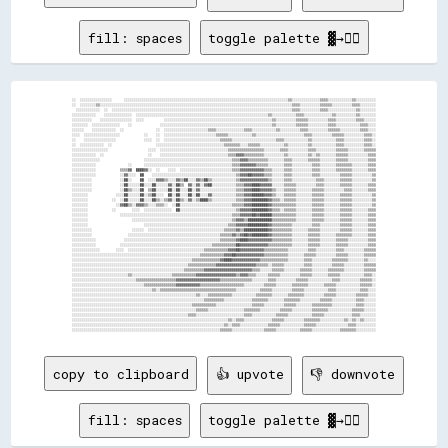
fill: spaces
toggle palette ▓→✊🏽
░░  ░░░░░░░░░░░░░░░░      ░░░░░░░░░░░░░░░░░░░░░░░░░░░░░░░░░░░░░░░░░░░░░░░░░░░░░░░░░░░░░░░░░░░░░░░░░░░░░░░░░░▒▒░░░░░░░░░░░░░░▒▒▒▒░░░░░░░░░░░░▒▒░░░░░░░░░░

░░  ░░░░░░░░▒▒░░░░░░░░░░░░░░░░░░░░░░░░░░░░░░░░░░░░░░░░░░░░░░░░░░░░░░░░░░░░░░░░░░░░░░░░░░░░░░░░░░░░░░░░░░░░░░░░▒▒▒▒░░░░░░░░░░▒▒▒▒▒▒░░░░░░░░░░▒▒▒▒░░░░░░░░

  ░░░░░░░░░░░░  ░░  ░░░░░░░░░░░░░░░░░░░░░░░░░░░░░░░░░░░░░░░░░░░░░░░░░░░░░░░░░░░░░░░░░░░░░░░░░░░░░░░░░░░░░░░░░░▒▒▒▒░░░░░░░░░░▒▒▒▒░░░░░░░░░░░░░░▒▒░░░░░░░░

░░░░░░░░░░░░    ░░░░░░░░░░░░░░  ░░░░░░░░░░░░░░░░░░░░░░░░░░░░░░░░░░░░░░░░░░░░░░░░░░░░░░░░░░░░░░░░░░▒▒░░░░░░░░░░░░▒▒▒▒░░░░░░░░░░░░░░▒▒░░░░░░░░░░▒▒░░░░░░░░

░░░░░░░░░░    ░░░░░░░░░░░░░░░░  ░░░░          ░░░░░░░░░░░░░░░░░░░░░░░░░░░░░░░░░░░░░░░░░░░░░░░░░░░░░░▒▒░░░░░░░░░░▒▒▒▒▒▒░░░░░░░░░░▒▒▒▒░░░░░░░░░░▒▒▒▒░░░░░░

░░░░░░░░  ░░░░░░░░░░░░░░    ░░              ░░░░░░░░░░░░░░░░░░░░░░░░░░░░░░░░░░░░░░░░░░░░░░░░░░░░░░░░▒▒░░░░░░░░░░▒▒▒▒▒▒░░░░░░░░░░▒▒▒▒░░░░░░░░░░░░▒▒▒▒░░░░

░░░░░░    ░░░░░░░░░░░░  ░░                ░░  ░░░░░░░░░░░░░░░░░░░░░░▒▒▒▒░░░░░░░░░░░░░░▒▒▒▒░░░░░░░░░░░░▒▒░░░░░░░░░░▒▒▒▒░░░░░░░░░░▒▒▒▒▒▒░░░░░░░░░░▒▒▒▒░░░░

░░░░  ░░░░░░░░░░░░░░░░░░            ░░    ░░  ░░░░░░░░░░░░░░░░░░░░░░░░░░▒▒▒▒▒▒░░░░░░░░░░░░▒▒░░░░░░░░░░░░░░░░░░░░░░░░▒▒▒▒░░░░░░░░░░▒▒▒▒▒▒░░░░░░░░░░▒▒▒▒░░

░░    ░░░░░░░░░░░░░░░░              ░░░░  ░░  ░░░░░░░░░░░░░░░░░░░░░░░░░░░░▒▒▒▒▒▒░░░░░░░░░░░░░░░░░░░░░░▒▒▒▒░░░░░░░░░░░░▒▒░░░░░░░░░░░░▒▒▒▒░░░░░░░░░░▒▒▒▒░░

░░  ░░░░░░░░░░░░  ░░                      ░░░░░░░░░░░░░░░░░░░░░░░░░░░░░░░░░░▒▒▒▒▒▒▒▒░░░░▒▒▒▒▒▒░░░░░░░░░░░░▒▒░░░░░░░░░░▒▒░░░░░░░░░░░░▒▒▒▒░░░░░░░░░░▒▒▒▒░░

░░░░░░░░░░░░░░░░░░                    ░░░░  ░░░░░░░░░░░░░░░░░░░░░░░░░░░░░░░░░░▒▒▒▒▒▒▒▒▒▒▒▒▒▒▒▒▒▒░░░░░░░░▒▒▒▒░░░░░░░░░░▒▒▒▒░░░░░░░░░░▒▒▒▒▒▒░░░░░░░░▒▒▒▒▒▒

░░░░░░░░░░░░  ░░                      ░░    ░░░░░░░░░░░░░░░░░░░░░░░░░░░░░░░░░░▒▒▒▒▓▓▓▓▒▒▒▒▒▒▒▒▒▒░░░░░░░░░░▒▒░░░░░░░░░░▒▒░░▒▒░░░░░░░░▒▒▒▒▒▒░░░░░░░░░░▒▒▒▒

░░░░░░░░░░░░░░                      ░░░░░░░░░░░░░░░░░░░░░░░░░░░░░░░░░░░░░░░░░░░░▒▒▒▒▓▓▓▓▒▒▒▒▒▒▒▒▒▒░░░░░░░░▒▒▒▒░░░░░░░░▒▒▒▒▒▒░░░░░░░░▒▒▒▒▒▒░░░░░░░░░░▒▒▒▒

░░░░░░░░░░░░                ░░      ░░░░░░░░░░░░░░░░░░░░░░░░░░░░░░░░░░░░░░░░░░░░▒▒▒▒▓▓▓▓▓▓▓▓▒▒▒▒▒▒░░░░░░░░▒▒▒▒░░░░░░░░░░▒▒▒▒░░░░░░░░▒▒▒▒▒▒▒▒░░░░░░░░▒▒▒▒

░░░░░░░░░░░░            ▒▒▒▒▓▓  ████▓▓░░  ░░    ░░░░  ░░░░░░░░░░░░░░░░░░░░░░░░░░▒▒▒▒▓▓▓▓▓▓▓▓▓▓▓▓▒▒▒▒░░░░░░▒▒▒▒░░░░░░░░░░▒▒▒▒░░░░░░░░▒▒▒▒▒▒▒▒░░░░░░░░▒▒▒▒

░░░░░░░░░░░░            ░░▓▓░░░░  ██    ░░░░░░░░░░░░░░░░░░░░░░░░░░░░░░░░░░░░░░░░░░▒▒▓▓▓▓██▓▓▓▓▓▓▒▒▒▒░░░░░░▒▒▒▒░░░░░░░░░░▒▒▒▒░░░░░░░░░░▒▒▒▒▒▒░░░░░░░░░░▒▒

░░░░░░░░░░              ░░██░░    ██  ░░░░▓▓▓▓▒▒░░░░▓▓▒▒██░░░░▓▓▒▒██▒▒░░░░░░░░░░░░▒▒▓▓▓▓▓▓▓▓▓▓▓▓▓▓▒▒░░░░░░▒▒▒▒░░░░░░░░░░░░▒▒▒▒░░░░░░░░▒▒▒▒▒▒░░░░░░░░░░▒▒

░░░░░░░░░░              ░░██░░░░░░██░░░░██░░░░░░▓▓░░██▒▒  ▓▓░░▓▓░░▓▓██░░░░░░░░░░░░▒▒▒▒▓▓▓▓████▓▓▓▓▓▓░░░░░░▒▒▒▒▒▒░░░░░░░░░░▒▒▒▒░░░░░░░░▒▒▒▒▒▒░░░░░░░░▒▒▒▒

░░░░░░░░░░              ░░██▒▒░░░░██  ▒▒██░░░░░░██░░██░░░░██░░▓▓░░░░░░░░░░░░░░░░░░▒▒▒▒▓▓▓▓████▓▓▓▓▓▓▒▒░░░░▒▒▒▒▒▒░░░░░░░░▒▒▒▒▒▒░░░░░░░░░░▒▒▒▒░░░░░░░░▒▒▒▒

░░░░░░░░              ░░░░██░░░░░░██░░▒▒██░░░░  ██░░██░░░░██░░██░░░░▓▓░░░░░░░░░░░░▒▒▒▒▓▓▓▓██████▓▓▓▓▒▒░░░░▒▒▒▒▒▒░░░░░░░░▒▒▒▒▒▒░░░░░░░░▒▒▒▒▒▒░░░░░░░░░░▒▒

░░░░░░░░            ░░  ░░██░░░░░░██░░░░██▒▒░░▒▒▓▓░░██▒▒░░▓▓░░▒▒████▒▒░░░░░░░░░░░░▒▒▒▒▓▓▓▓████████▓▓▒▒▒▒░░▒▒▒▒▒▒░░░░░░░░▒▒▒▒▒▒░░░░░░░░▒▒▒▒▒▒░░░░░░░░░░▒▒

░░░░░░░░              ░░▓▓██▒▒░░▓▓▓▓▒▒░░░░▒▒▒▒░░  ░░██░░░░░░░░░░░░░░░░░░░░░░░░░░▒▒▒▒▒▒▓▓▓▓████████▓▓▒▒▒▒▒▒▒▒▒▒▒▒░░░░░░░░▒▒▒▒▒▒░░░░░░░░▒▒▒▒▒▒░░░░░░░░░░▒▒

░░░░░░░░            ░░        ░░░░  ░░░░░░░░░░░░░░  ██░░░░░░░░░░░░░░░░░░░░░░░░░░░░▒▒▓▓▓▓▓▓████████▓▓▒▒▒▒░░▒▒▒▒▒▒░░░░░░░░▒▒▒▒▒▒░░░░░░░░▒▒▒▒▒▒░░░░░░░░▒▒▒▒

░░░░░░░░                ░░░░░░░░░░░░░░░░░░░░░░░░░░░░░░░░░░░░░░░░░░░░░░░░░░░░░░░░▒▒▒▒▓▓▓▓▓▓██▓▓██████▒▒▒▒▒▒▒▒▒▒▒▒░░░░░░░░▒▒▒▒▒▒░░░░░░░░▒▒▒▒▒▒░░░░░░░░▒▒▒▒

░░░░░░░░                      ░░░░░░░░░░░░░░░░░░░░░░░░░░░░░░░░░░░░░░░░░░░░░░░░░░▒▒▓▓▓▓▒▒████████████▒▒▒▒▒▒▒▒▒▒▒▒░░░░░░░░▒▒▒▒▒▒░░░░░░░░▒▒▒▒▒▒░░░░░░░░▒▒▒▒

░░░░░░░░                            ░░░░░░░░░░░░░░░░░░░░░░░░░░░░░░░░░░░░░░░░░░▒▒▒▒▓▓▓▓▓▓██████████▓▓▒▒▒▒▒▒▒▒▒▒░░░░░░░░░░▒▒▒▒░░░░░░░░░░▒▒▒▒▒▒░░░░░░░░▒▒▒▒

░░░░░░░░░░                    ░░░░░░  ░░░░░░░░░░░░░░░░░░░░░░░░░░░░░░░░░░░░░░▒▒▒▒▒▒▓▓▒▒████████████▓▓▒▒▒▒▒▒▒▒▒▒░░░░░░░░▒▒▒▒▒▒░░░░░░░░░░▒▒▒▒▒▒░░░░░░░░▒▒▒▒

░░░░░░░░░░                  ░░░░░░░░░░░░░░░░░░░░░░░░░░░░░░░░░░░░░░░░░░░░░░▒▒▒▒▒▒▓▓▒▒▓▓██▓▓████████▓▓▒▒▒▒▒▒▒▒▒▒░░░░░░░░▒▒▒▒▒▒░░░░░░░░▒▒▒▒▒▒▒▒░░░░░░░░▒▒▒▒

░░░░░░░░░░░░              ░░░░░░░░░░░░░░░░░░░░░░░░░░░░░░░░░░░░░░░░░░░░░░░░▒▒▒▒▒▒▒▒▓▓████▓▓▓▓▓▓▓▓▓▓▓▓▒▒▒▒▒▒▒▒▒▒░░░░░░░░▒▒▒▒▒▒░░░░░░░░▒▒▒▒▒▒░░░░░░░░░░▒▒▒▒

░░░░░░░░░░░░            ░░░░░░░░░░░░░░░░░░░░░░░░░░░░░░░░░░░░░░░░░░░░░░▒▒▒▒▒▒▒▒▒▒▒▒██▓▓▓▓▓▓▓▓▓▓▓▓▓▓▒▒▒▒▒▒▒▒▒▒▒▒░░░░░░░░▒▒▒▒▒▒░░░░░░░░▒▒▒▒▒▒░░░░░░░░░░▒▒▒▒

░░░░░░░░░░░░░░        ░░░░  ░░░░░░░░░░░░░░░░░░░░░░░░░░░░░░░░░░░░░░▒▒▒▒▒▒▒▒▒▒▒▒▓▓▓▓██▓▓▓▓▓▓▓▓▓▓▓▓▒▒▒▒▒▒▒▒▒▒▒▒░░░░░░░░░░▒▒▒▒░░░░░░░░░░▒▒▒▒░░░░░░░░░░▒▒▒▒▒▒

░░░░░░░░░░░░░░░░░░░░░░░░░░░░░░░░░░░░░░░░░░░░░░░░░░░░░░░░░░░░░░░░▒▒▒▒▒▒▒▒▒▒▒▒▓▓▓▓██▓▓▓▓▓▓▓▓▓▓▓▓▓▓▒▒▒▒▒▒▒▒▒▒▒▒░░░░░░░░▒▒▒▒▒▒░░░░░░░░░░▒▒▒▒▒▒░░░░░░░░▒▒▒▒▒▒

░░░░░░░░░░░░░░░░░░░░░░░░░░░░░░░░░░░░░░░░░░░░░░░░░░░░░░░░░░░░▒▒▒▒▒▒▒▒▒▒▒▒▒▒▓▓████▓▓▓▓▓▓▓▓▓▓▓▓▓▓▒▒▒▒▒▒▒▒▒▒▒▒▒▒░░░░░░░░▒▒▒▒░░░░░░░░░░▒▒▒▒▒▒▒▒░░░░░░░░▒▒░░░░

░░░░░░░░░░░░░░░░░░░░░░░░░░░░░░░░░░░░░░░░░░░░░░░░░░░░░░░░░░▒▒▒▒▒▒▒▒▒▒▒▒▒▒▓▓▓▓▓▓▓▓▓▓▓▓▓▓▓▓▓▓▓▓▒▒▒▒▒▒░░▒▒▒▒▒▒░░░░░░░░░░▒▒▒▒░░░░░░░░░░▒▒▒▒▒▒░░░░░░░░░░▒▒▒▒▒▒

░░░░░░░░░░░░░░░░░░░░░░░░░░░░░░░░░░░░░░░░░░░░░░░░░░░░░░░░▒▒▒▒▒▒▒▒▒▒▓▓▓▓▓▓▓▓▓▓▓▓▓▓▓▓▓▓▓▓▓▓▓▓▒▒▒▒░░░░░░▒▒▒▒▒▒░░░░░░░░▒▒▒▒▒▒░░░░░░░░▒▒▒▒▒▒▒▒░░░░░░░░░░▒▒▒▒▒▒

░░░░░░░░░░░░░░░░░░░░░░░░░░░░▒▒░░░░░░░░░░░░░░░░░░░░▒▒▒▒▒▒▒▒▒▒▒▒▓▓▓▓▓▓▓▓▓▓▓▓▓▓▓▓▓▓▓▓▒▒▓▓▓▓▒▒▒▒░░░░░░▒▒▒▒▒▒░░░░░░░░░░▒▒▒▒▒▒░░░░░░░░▒▒▒▒▒▒░░░░░░░░░░░░▒▒▒▒░░

░░░░░░░░░░░░░░░░░░░░░░░░░░░░░░░░▒▒▒▒▒▒▒▒▒▒▒▒▒▒▒▒▒▒▒▒▓▓▓▓▓▓▓▓▓▓▓▓▓▓▓▓▓▓▓▓▓▓▒▒▒▒▒▒▒▒▒▒▒▒▒▒▒▒░░░░░░░░▒▒▒▒░░░░░░░░░░▒▒▒▒▒▒░░░░░░░░░░░░▒▒▒▒░░░░░░░░░░▒▒▒▒▒▒░░

░░░░░░░░░░░░░░░░░░░░░░░░░░░░░░░░░░░░▒▒▒▒▒▒▒▒▒▒▒▒▒▒▒▒▓▓▓▓▓▓▓▓▓▓▓▓▒▒▒▒▒▒▒▒▒▒▒▒▒▒▒▒▒▒▒▒▒▒░░░░░░░░░░▒▒▒▒▒▒░░░░░░░░▒▒▒▒▒▒▒▒░░░░░░░░▒▒▒▒▒▒░░░░░░░░░░░░▒▒▒▒▒▒░░

░░░░░░░░░░░░░░░░░░░░░░░░░░░░░░░░░░░░░░░░▒▒░░▒▒▒▒▒▒▒▒▒▒▒▒▒▒▒▒▒▒▒▒▒▒▒▒▒▒▒▒▒▒▒▒▒▒▒▒▒▒░░░░░░░░░░░░▒▒▒▒▒▒░░░░░░░░░░▒▒▒▒▒▒░░░░░░░░░░░░▒▒▒▒░░░░░░░░░░░░▒▒▒▒░░░░

░░░░░░░░░░░░░░░░░░░░░░░░░░░░░░░░░░░░░░░░░░░░░░░░░░░░░░░░░░░░░░▒▒░░░░▒▒▒▒▒▒▒▒▒▒▒▒░░░░░░░░░░░░▒▒▒▒▒▒▒▒░░░░░░░░▒▒▒▒▒▒▒▒░░░░░░░░░░▒▒▒▒▒▒░░░░░░░░░░▒▒▒▒▒▒░░░░

░░░░░░░░░░░░░░░░░░░░░░░░░░░░░░░░░░░░░░░░░░░░░░░░░░░░░░░░░░░░░░░░░░▒▒▒▒▒▒▒▒▒▒░░░░░░░░░░░░░░▒▒▒▒▒▒▒▒░░░░░░░░▒▒▒▒▒▒▒▒░░░░░░░░░░▒▒▒▒▒▒░░░░░░░░░░░░▒▒▒▒░░░░░░

░░░░░░░░░░░░░░░░░░░░░░░░░░░░░░░░░░░░░░░░░░░░░░░░░░░░░░░░░░░░▒▒▒▒▒▒▒▒▒▒▒▒░░░░░░░░░░░░░░░░░░▒▒▒▒▒▒░░░░░░░░░░▒▒▒▒▒▒░░░░░░░░▒▒▒▒▒▒▒▒▒▒░░░░░░░░░░░░▒▒▒▒░░░░░░

░░░░░░░░░░░░░░░░░░░░░░░░░░░░░░░░░░░░░░░░░░░░░░░░░░░░░░░░░░░░░░▒▒▒▒▒▒░░░░░░░░░░░░░░░░░░▒▒▒▒▒▒▒▒░░░░░░░░░░▒▒▒▒▒▒░░░░░░░░░░▒▒▒▒▒▒▒▒░░░░░░░░░░░░▒▒▒▒▒▒░░░░░░

░░░░░░░░░░░░░░░░░░░░░░░░░░░░░░░░░░░░░░░░░░░░░░░░░░░░░░░░░░▒▒▒▒░░░░░░░░░░░░░░░░░░░░░░░░▒▒▒▒░░░░░░░░░░░░▒▒▒▒▒▒░░░░░░░░░░░░▒▒▒▒▒▒░░░░░░░░░░░░░░▒▒▒▒░░░░░░░░

░░░░░░░░░░░░░░░░░░░░░░░░░░░░░░░░░░░░░░░░░░░░░░░░░░░░░░░░░░░░░░░░░░░░░░░░░░░░░░▒▒░░▒▒▒▒░░░░░░░░░░░░░░▒▒▒▒▒▒░░░░░░░░░░▒▒▒▒▒▒▒▒░░░░░░░░░░░░▒▒░░▒▒░░▒▒░░░░░░

░░░░░░░░░░░░░░░░░░░░░░░░░░░░░░░░░░░░░░░░░░░░░░░░░░░░░░░░░░░░░░░░░░░░░░░░░░░░▒▒░░▒▒▒▒░░░░░░░░░░░░░░▒▒▒▒▒▒░░░░░░░░░░░░▒▒▒▒▒▒░░░░░░░░░░░░░░░░▒▒▒▒░░░░░░░░░░

copy to clipboard
👍 upvote
👎 downvote
fill: spaces
toggle palette ▓→✊🏽