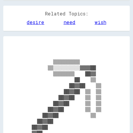
Related Topics:
desire
need
wish
            ▒▒▒▒▒▒▒▒▒▒            

          ▒▒░░░░░░░░░░▓▓▓▓██      

            ▒▒▒▒▒▒▒▒    ██▓▓      

                    ██    ▒▒      

                  ██▓▓██    ▒▒    

                ██▓▓██  ▒▒  ▒▒    

              ██▓▓██    ▒▒  ▒▒    

            ██▓▓██      ▒▒  ▒▒    

          ██▓▓██        ▒▒  ▒▒    

        ██▓▓██            ▒▒      

      ██▓▓██                      

    ██▓▓██                        
