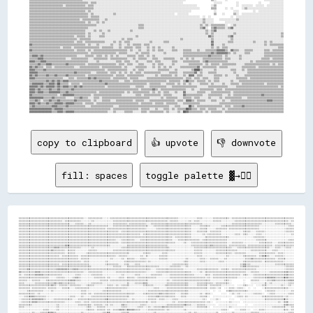
copy to clipboard
👍 upvote
👎 downvote
fill: spaces
toggle palette ▓→✊🏽
▒▒▒▒▒▒▒▒▒▒▒▒▒▒▒▒▒▒▒▒▒▒▒▒▒▒▒▒▒▒▒▒▒▒▒▒▒▒▒▒▒▒▒▒▒▒▒▒░░░░▒▒▒▒▒▒▒▒▒▒░░░░░░▒▒▒▒▒▒▒▒▒▒▒▒▒▒▒▒▒▒▒▒▒▒▒▒▒▒▒▒▒▒▒▒▒▒▒▒▒▒▒▒▒▒▒▒▒▒▒▒▒▒░░░░░░░░░░░░░░▒▒▒▒░░░░░░░░▒▒▒▒▒▒▒▒▒▒▒▒░░▒▒▒▒▒▒▒▒▒▒▒▒▒▒▒▒▒▒▒▒▒▒▒▒▒▒▒▒▒▒▒▒▒▒▒▒▒▒▒▒▒▒▒▒▒▒
▒▒▒▒▒▒▒▒▒▒▒▒▒▒▒▒▒▒▒▒▒▒▒▒▒▒▒▒▒▒▒▒░░▒▒▒▒▒▒▒▒▒▒▒▒░░░░░░░░▒▒░░░░░░░░░░░░░░▒▒▒▒▒▒▒▒▒▒▒▒▒▒▒▒▒▒▒▒▒▒▒▒▒▒▒▒▒▒▒▒▒▒▒▒▒▒▒▒░░▒▒▒▒▒▒░░░░░░░░▒▒░░▒▒▒▒░░░░░░░░░░▒▒▒▒▒▒░░░░░░░░░░▒▒▒▒▒▒▒▒▒▒▒▒▒▒▒▒▒▒▒▒▒▒▒▒▒▒▒▒▒▒▒▒▒▒▒▒▒▒▒▒░░▒▒
▒▒▒▒▒▒▒▒▒▒▒▒▒▒▒▒▒▒▒▒▒▒▒▒▒▒▒▒▒▒▒▒▒▒▒▒▒▒░░░░▒▒▒▒▒▒░░░░▒▒░░░░░░░░░░░░░░░░▒▒▒▒▒▒▒▒▒▒░░▒▒▒▒▒▒▒▒▒▒▒▒░░░░▒▒▒▒▒▒▒▒▒▒▒▒▒▒▒▒▒▒▒▒▒▒▒▒▒▒▒▒▒▒▒▒▒▒▒▒▒▒░░░░░░░░░░░░░░░░░░░░░░▒▒▒▒▒▒▒▒▒▒▒▒▒▒▒▒▒▒▒▒▒▒░░░░░░░░░░▒▒▒▒▒▒▒▒▒▒▒▒░░
▒▒▒▒▒▒▒▒▒▒▒▒▒▒▒▒▒▒▒▒▒▒▒▒▒▒▒▒▒▒▒▒▒▒▒▒▒▒▒▒▒▒▒▒▒▒▒▒▒▒▒▒▒▒▒▒▒▒▒▒▒▒▒▒▒▒░░░░▒▒▒▒▒▒▒▒▒▒▒▒▒▒▒▒▒▒▒▒▒▒▒▒▒▒░░░░▒▒▒▒▒▒▒▒▒▒▒▒▒▒▒▒▒▒▒▒▒▒▒▒▒▒▒▒░░░░░░▒▒▒▒▒▒▒▒░░░░░░░░▒▒▒▒▒▒▒▒▒▒▒▒▒▒▒▒▒▒▒▒▒▒▒▒▒▒▒▒░░░░░░░░░░░░░░░░░░░░░░▒▒▒▒
▒▒▒▒▒▒▒▒▒▒▒▒▒▒▒▒▒▒▒▒▒▒▒▒▒▒▒▒▒▒▒▒▒▒▒▒▒▒▒▒▒▒▒▒▒▒▒▒▒▒▒▒▒▒▒▒▒▒▒▒▒▒▒▒░░▒▒▒▒▒▒▒▒▒▒▒▒▒▒▒▒▒▒▒▒▒▒▒▒▒▒▒▒░░░░░░░░▒▒▒▒▒▒▒▒▒▒▒▒▒▒▒▒▒▒▒▒▒▒▒▒▒▒░░░░░░▒▒▒▒▒▒░░░░░░▒▒▒▒▒▒▒▒░░▒▒▒▒▒▒▒▒▒▒▒▒▒▒▒▒▒▒▒▒▒▒░░░░░░░░░░░░░░░░░░░░▒▒▒▒▒▒
▒▒▒▒▒▒▒▒▒▒▒▒▒▒▒▒▒▒▒▒▒▒▒▒▒▒▒▒▒▒▒▒▒▒▒▒▒▒▒▒▒▒▒▒▒▒▒▒▒▒▒▒▒▒▒▒▒▒▒▒▒▒▒▒▒▒▒▒▒▒▒▒▒▒░░▒▒▒▒▒▒▒▒▒▒▒▒▒▒▒▒▒▒▒▒▒▒▒▒▒▒▒▒▒▒▒▒▒▒▒▒▒▒▒▒▒▒▒▒▒▒▒▒▒▒▒▒░░░░▒▒▒▒▒▒▒▒░░▒▒▒▒▒▒▒▒░░░░░░░░░░░░░░░░▒▒▒▒▒▒░░░░▒▒▒▒▒▒░░░░░░░░░░░░░░░░▒▒▒▒▒▒
▒▒▒▒▒▒▒▒▒▒▒▒▒▒▒▒▒▒▒▒▒▒▒▒▒▒▒▒▒▒▒▒▒▒▒▒▒▒▒▒▒▒▒▒▒▒▒▒▒▒▒▒▒▒▒▒▒▒▒▒▒▒▒▒▒▒▒▒▒▒▒▒▒▒▒▒▒▒▒▒▒▒▒▒▒▒▒▒▒▒░░▒▒▒▒▒▒▒▒▒▒▒▒▒▒▒▒▒▒▒▒▒▒▒▒▒▒▒▒▒▒▒▒▒▒▒▒░░░░░░░░▒▒░░▒▒▒▒▒▒▒▒▒▒░░░░░░░░░░▒▒▒▒░░▒▒▒▒░░░░░░▒▒▒▒░░░░░░░░░░░░░░░░░░░░░░▒▒
▒▒▒▒▒▒▒▒▒▒▒▒▒▒▒▒▒▒▒▒▒▒▒▒▒▒▒▒▒▒▒▒▒▒▒▒▒▒▒▒▒▒▒▒▒▒▒▒▒▒▒▒▒▒▒▒▒▒▒▒▒▒▒▒▒▒▒▒▒▒▒▒▒▒▒▒▒▒▒▒▒▒▒▒▒▒▒▒▒▒▒▒▒▒▒▒▒▒▒▒▒▒▒▒▒▒▒▒▒▒▒▒▒▒░░▒▒▒▒▒▒▒▒▒▒▒▒░░░░░░░░░░▒▒▒▒▒▒▒▒▒▒▒▒▒▒▒▒▒▒░░░░░░░░░░░░░░░░░░▒▒▒▒▒▒▒▒░░░░░░░░░░░░░░░░░░░░░░
▒▒▒▒▒▒▒▒▒▒▒▒▒▒▒▒▒▒▒▒▒▒▒▒▒▒▒▒▒▒▒▒▒▒▒▒▒▒▒▒▒▒▒▒▒▒▒▒▒▒▒▒▒▒▒▒▒▒▒▒▒▒▒▒▒▒▒▒▒▒▒▒░░░░▒▒▒▒▒▒▒▒▒▒░░░░▒▒▒▒▒▒▒▒▒▒▒▒▒▒▒▒▒▒▒▒▒▒▒▒░░░░▒▒▒▒▒▒▒▒▒▒▒▒▒▒▒▒░░▒▒▒▒▒▒▒▒▒▒▒▒▒▒▒▒▒▒░░░░░░░░░░░░░░░░░░░░░░▒▒▒▒▒▒▒▒░░░░░░░░░░░░░░░░▒▒▒▒
▒▒▒▒▒▒▒▒▒▒▒▒▒▒▒▒▒▒▒▒▒▒▒▒▒▒▒▒▒▒▒▒▒▒▒▒▒▒▒▒▒▒▒▒▒▒▒▒▒▒▒▒▒▒▒▒▒▒▒▒▒▒▒▒▒▒▒▒▒▒▒▒▒▒░░▒▒▒▒▒▒▒▒▒▒▒▒▒▒▒▒▒▒▒▒▒▒▒▒▒▒▒▒▒▒▒▒▒▒▒▒▒▒▒▒░░░░░░▒▒░░░░▒▒▒▒▒▒▒▒▒▒▒▒▒▒▒▒▒▒▒▒▒▒▒▒▒▒░░░░▒▒▒▒▒▒▒▒░░░░░░░░░░░░▒▒▒▒▒▒▒▒▒▒░░░░▒▒▒▒▒▒▒▒▒▒▒▒
▒▒▒▒▒▒▒▒▒▒▒▒▒▒▒▒▒▒▒▒▒▒▒▒▒▒▒▒▒▒▒▒▒▒▓▓▓▓▒▒▒▒▒▒▒▒▒▒▒▒▒▒▒▒▒▒▒▒▒▒▒▒▒▒▒▒▒▒░░░░░░░░░░░░▒▒▒▒▒▒▒▒▒▒▒▒▒▒▒▒▒▒▒▒▒▒▒▒▒▒▒▒▒▒░░░░░░░░░░░░░░░░░░▒▒▒▒▒▒▒▒▒▒▒▒▒▒▓▓▒▒▒▒▒▒▒▒▒▒░░▒▒▒▒▒▒▒▒▒▒▒▒░░▒▒▒▒▒▒▒▒▒▒▒▒▒▒▒▒▒▒░░▒▒▒▒▒▒▒▒▒▒▒▒▒▒
▒▒▒▒▒▒▒▒▒▒▒▒▒▒▒▒▒▒▒▒▒▒▒▒▒▒▓▓▓▓▒▒▒▒▒▒▒▒▒▒▒▒▒▒▒▒░░░░░░░░▒▒░░░░░░░░░░░░░░░░░░░░▒▒▒▒▒▒▒▒▒▒▒▒▒▒▒▒▒▒▒▒▒▒▒▒▒▒▒▒▒▒▒▒▒▒▒▒░░░░░░░░░░░░░░░░░░▒▒▒▒▒▒▒▒▒▒▒▒▒▒▒▒▒▒▒▒▒▒▒▒▒▒▒▒░░░░▒▒▒▒▒▒▒▒▒▒▒▒▒▒▒▒▒▒▒▒▒▒▒▒░░░░▒▒▒▒░░░░▒▒▒▒░░
▒▒▒▒▒▒▒▒▒▒▒▒▒▒▒▒▒▒▒▒▒▒▒▒▓▓▒▒▒▒▒▒▒▒░░▒▒▒▒▒▒░░░░░░░░░░▒▒▒▒▒▒░░░░░░░░░░░░▒▒▒▒▒▒▒▒▒▒▒▒▒▒▒▒▒▒▒▒▒▒▒▒▒▒▒▒▒▒▒▒▒▒▒▒▒▒▒▒▒▒▒▒▒▒░░░░░░░░░░░░░░▒▒▒▒▒▒░░░░░░░░░░▒▒▒▒▒▒▒▒▒▒▒▒▒▒▒▒░░░░░░░░░░▒▒▒▒▒▒▒▒▒▒▒▒░░░░▒▒▒▒░░░░░░░░░░░░
▒▒▒▒▒▒▒▒▒▒▒▒▒▒▒▒▒▒▒▒▒▒▒▒▒▒▒▒▒▒▒▒▒▒░░▒▒▒▒▒▒░░░░░░░░▒▒▒▒▒▒▒▒▒▒▒▒▒▒▒▒▒▒▒▒▒▒▒▒▒▒▒▒▒▒▒▒░░░░░░░░░░▒▒▒▒▒▒░░░░░░░░▒▒▒▒░░░░░░░░░░░░░░░░░░░░▒▒▒▒▒▒░░░░░░░░░░▒▒▒▒▒▒▒▒▒▒▒▒░░▒▒▒▒▒▒▒▒░░░░░░░░░░▒▒▒▒▒▒▒▒▒▒▒▒░░▒▒▒▒░░░░░░░░
▒▒▒▒▒▒▒▒▒▒▒▒▒▒▒▒▒▒▒▒▒▒▒▒▒▒▒▒▒▒░░▒▒▒▒▒▒▒▒▒▒▒▒░░▒▒▒▒▒▒▒▒▒▒▒▒▒▒▒▒▒▒▒▒▒▒▒▒▒▒░░▒▒▒▒▒▒░░░░░░░░░░▒▒░░▒▒░░░░░░░░▒▒▒▒▒▒░░░░░░░░░░░░░░░░░░░░░░▒▒▒▒░░░░░░░░░░░░░░░░░░▒▒░░░░░░░░░░▒▒▒▒▒▒▒▒▒▒░░▒▒▓▓▓▓▒▒░░░░▒▒▒▒▒▒░░░░░░░░
▒▒▒▒▒▒▒▒▒▒▒▒▒▒▒▒▒▒▒▒▒▒▒▒▒▒▒▒▒▒▒▒▒▒▒▒▒▒▒▒▒▒▒▒░░▒▒▒▒▒▒░░░░░░░░░░░░░░░░▒▒░░░░░░▒▒░░▒▒▒▒▒▒░░░░▒▒▒▒░░░░░░░░░░▒▒▒▒▒▒░░░░░░░░░░░░░░▒▒░░░░░░░░▒▒▒▒░░░░▒▒▒▒▒▒░░░░▒▒░░░░░░░░░░░░░░▒▒▒▒▓▓▒▒▒▒▒▒▒▒▒▒▒▒▒▒▒▒░░▒▒▒▒▒▒░░░░░░
▒▒▒▒▒▒▒▒▒▒▒▒▒▒▒▒▒▒▒▒▒▒▒▒▒▒▒▒▒▒▒▒▒▒▒▒▒▒▒▒▒▒▒▒▒▒░░▒▒▒▒░░░░░░░░░░░░▒▒░░░░░░░░░░░░▒▒▒▒▒▒▒▒▒▒▒▒▒▒▒▒░░▒▒░░░░░░░░░░░░░░░░░░░░░░░░▒▒▒▒░░░░░░░░▒▒▒▒░░░░░░░░░░▒▒▒▒░░░░░░░░░░░░░░▒▒▒▒▒▒▒▒▒▒▒▒▒▒░░▒▒▒▒▒▒▒▒▒▒▒▒▒▒░░░░░░░░
▒▒▒▒▒▒▒▒▒▒▒▒▒▒▒▒▒▒▒▒▒▒▒▒▒▒▒▒▒▒░░▒▒▒▒▒▒▒▒▒▒▒▒▒▒▒▒▒▒▒▒░░░░░░░░░░░░▒▒▒▒▒▒▒▒▒▒░░░░▒▒▒▒░░░░▒▒▒▒░░░░░░░░░░░░░░░░░░░░░░░░▒▒▒▒▒▒▒▒▒▒▒▒░░░░░░░░░░░░░░░░░░░░░░░░░░░░░░░░░░░░░░▒▒▓▓▒▒▒▒░░░░░░░░░░░░░░░░░░▒▒▒▒▒▒▒▒▒▒▒▒▒▒
▒▒▒▒▒▒▒▒▒▒▒▒▒▒▒▒▒▒▒▒▒▒▒▒▒▒▒▒▒▒▒▒▒▒▒▒▒▒▒▒▒▒▒▒▒▒▒▒▒▒▒▒▒▒░░░░░░░░░░░░░░░░▒▒▒▒▒▒░░░░▒▒▒▒▒▒▒▒▒▒▒▒▒▒▒▒▒▒▒▒▒▒▒▒░░░░░░░░▒▒▒▒▒▒▒▒░░░░▒▒░░░░░░░░░░░░░░░░░░░░░░░░░░░░░░░░░░░░░░▒▒▓▓▒▒▒▒▒▒▒▒▒▒░░░░░░░░░░░░░░░░░░░░▒▒▒▒▒▒
▒▒▒▒▒▒▓▓▒▒▒▒▒▒▒▒▒▒▒▒▒▒▒▒▒▒▒▒▓▓▓▓▓▓▓▓▒▒▒▒▓▓▓▓▒▒▒▒▒▒▒▒▒▒▒▒▒▒▒▒▒▒▒▒▒▒▒▒▒▒▒▒▒▒▒▒▒▒▒▒▒▒▒▒▒▒▒▒▒▒▒▒▒▒▒▒▒▒░░░░▒▒▒▒▒▒▒▒▒▒▒▒▒▒▒▒▒▒▒▒░░░░░░░░░░▒▒▒▒▒▒▒▒▒▒▒▒▒▒▒▒░░▒▒▒▒▒▒░░▒▒▒▒▒▒▒▒▒▒▒▒▒▒▒▒▒▒░░░░░░░░░░░░░░░░░░░░░░▒▒▒▒▒▒
▓▓▒▒▒▒▒▒▒▒▒▒▓▓▓▓▒▒▒▒▒▒▒▒▒▒▒▒▒▒▒▒▒▒▒▒▒▒▒▒▒▒▒▒▒▒▒▒░░░░▒▒▒▒▒▒▒▒▒▒░░░░░░░░░░▒▒▒▒▒▒▒▒▒▒▒▒▒▒▒▒▒▒▒▒▒▒░░░░░░░░▒▒▒▒▒▒▒▒▒▒▒▒▒▒▒▒▒▒▒▒▒▒▒▒▒▒░░░░░░▒▒░░▒▒▒▒▒▒▒▒▒▒▒▒▒▒▒▒▒▒▒▒▒▒▒▒▒▒▒▒▒▒░░░░▒▒▒▒▒▒░░░░░░░░▒▒▒▒▒▒▒▒▒▒▒▒▓▓▒▒▒▒
▒▒░░▒▒▒▒▒▒▒▒▓▓▓▓▓▓▒▒▒▒▒▒▒▒▒▒▒▒▒▒░░░░░░░░░░▒▒▒▒░░░░░░░░▒▒▒▒▒▒▒▒░░░░░░░░░░░░░░▒▒░░░░░░░░▒▒▒▒░░░░░░░░▒▒▒▒▒▒▒▒░░░░░░▒▒▒▒▒▒▒▒▒▒▒▒▒▒▒▒▒▒░░░░░░░░▒▒▒▒░░▒▒▒▒▒▒▒▒▒▒▒▒▒▒▒▒▒▒▒▒░░▒▒▒▒░░░░▒▒▒▒▒▒▒▒▒▒▒▒▒▒▒▒▒▒▒▒▒▒▒▒▓▓▒▒▒▒
▒▒▒▒▒▒▒▒▒▒▒▒▒▒▒▒▒▒▒▒▒▒░░░░░░▒▒▒▒▒▒░░░░░░▒▒▓▓▒▒░░░░░░░░░░▒▒▒▒▒▒▒▒░░▒▒░░░░░░▒▒▒▒░░▒▒▒▒▒▒░░▒▒▒▒▒▒▒▒▒▒▒▒▒▒░░░░░░░░░░▒▒▒▒▒▒▒▒▒▒▒▒▒▒▒▒▒▒▒▒▒▒▒▒▒▒░░▒▒░░▒▒▒▒▒▒▒▒▒▒▒▒▒▒▒▒▒▒░░░░░░░░░░░░▒▒▒▒▒▒▒▒▒▒▓▓▓▓▓▓▒▒▒▒▒▒▓▓▓▓▒▒▒▒
▒▒▒▒▒▒░░░░▒▒▒▒▒▒░░░░▒▒▒▒▒▒▒▒▒▒▒▒▒▒▒▒▒▒▓▓▓▓▒▒▒▒░░░░░░░░░░░░░░▒▒▒▒▒▒░░▒▒▒▒▒▒▒▒▒▒▒▒▒▒▒▒▒▒▒▒▒▒▒▒▒▒▒▒░░░░░░░░░░░░░░▒▒░░▒▒▒▒▒▒▒▒▒▒▒▒▒▒▒▒▒▒▒▒▒▒▒▒▒▒▒▒░░░░░░░░░░▒▒▒▒░░        ░░    ▒▒▒▒▒▒░░░░░░▒▒▒▒▓▓▒▒▒▒▒▒▒▒▒▒▓▓▓▓
▒▒▒▒░░░░░░░░▒▒▒▒▒▒▒▒▒▒▒▒▒▒▓▓▒▒▓▓▒▒▒▒▒▒▒▒▒▒░░░░░░░░░░░░▒▒▒▒▒▒▒▒░░░░░░░░░░░░░░░░░░▒▒░░░░▒▒▒▒▒▒▓▓▒▒░░░░░░░░░░░░░░▒▒▒▒▒▒▒▒▒▒▒▒▒▒▒▒░░░░░░▒▒▒▒▒▒▒▒▒▒▒▒░░▒▒▒▒▒▒▒▒▒▒░░        ░░    ░░░░░░░░░░▒▒░░▒▒░░░░░░░░░░░░▒▒▒▒
▒▒▒▒▒▒▒▒▒▒▒▒▒▒▒▒▒▒▒▒▒▒▒▒▓▓▒▒░░▒▒▒▒▒▒░░▒▒▒▒▒▒▒▒░░░░▒▒▒▒▒▒░░░░░░░░░░▒▒▒▒░░▒▒░░▒▒▒▒▒▒░░░░░░░░░░▒▒▒▒▒▒▒▒░░░░░░░░▒▒▒▒▒▒▒▒▒▒▒▒▒▒▒▒▒▒░░░░░░▒▒▒▒▒▒▒▒░░▒▒▒▒▒▒▒▒░░░░░░░░░░  ░░░░▒▒▒▒░░░░  ░░░░▒▒▒▒░░░░░░░░░░▒▒░░░░▒▒░░
▒▒▒▒▒▒▒▒░░▒▒▒▒▒▒▒▒▒▒░░▒▒▒▒▒▒░░░░▒▒▒▒▒▒░░░░▒▒▒▒▒▒▒▒▒▒░░░░░░░░░░░░▒▒▒▒▒▒▒▒▒▒▒▒▒▒▒▒░░░░░░░░░░░░░░░░░░░░▒▒▒▒░░░░░░▒▒▒▒▒▒▒▒▒▒▒▒▒▒▒▒▒▒▒▒▒▒▒▒▒▒▒▒▒▒░░▒▒▒▒░░▒▒  ░░░░▒▒▒▒░░▒▒▒▒░░  ░░  ░░    ░░▒▒▒▒▒▒▒▒▒▒▒▒▒▒▒▒▒▒░░░░
░░░░░░▒▒▒▒▒▒▒▒▒▒▒▒░░░░░░▒▒░░░░░░░░░░░░░░░░░░░░▒▒▒▒░░░░░░░░░░░░▒▒▒▒▒▒▒▒▒▒▒▒▒▒░░░░░░░░░░░░░░░░░░░░▒▒▒▒▒▒▒▒▒▒▒▒▒▒▒▒▒▒▒▒▒▒▒▒▒▒▒▒▒▒░░░░░░░░░░░░░░░░  ░░  ░░    ▒▒▓▓▒▒▒▒▒▒▒▒▒▒▒▒░░░░░░░░░░  ░░▒▒▒▒▒▒░░░░░░░░░░░░▒▒
▒▒▒▒▒▒▒▒▒▒▒▒░░▒▒░░░░░░░░░░░░░░░░░░░░░░░░░░░░░░▒▒▒▒░░▒▒░░▒▒▒▒▒▒▒▒▒▒▒▒▒▒▒▒▒▒▒▒▒▒▒▒▒▒▒▒▒▒░░░░░░▒▒▒▒▒▒▒▒▒▒▒▒▓▓▒▒▒▒▒▒▒▒▒▒░░░░▒▒▒▒▒▒░░░░░░░░▒▒░░▒▒▒▒░░      ░░░░  ░░▒▒░░▒▒░░░░░░░░░░▒▒▒▒▒▒░░  ░░▒▒▒▒░░░░░░░░░░▒▒▒▒
░░░░▒▒▒▒▓▓▓▓▒▒▒▒▒▒▒▒░░░░░░░░░░░░░░░░░░▒▒▒▒░░░░▒▒░░░░░░▒▒▒▒▒▒▒▒▒▒▒▒▒▒▒▒▒▒▒▒▒▒▒▒▒▒▒▒░░░░░░░░░░░░░░▒▒▒▒▒▒▓▓▒▒▒▒▒▒▒▒▒▒▒▒░░░░▒▒▒▒░░░░░░░░░░▒▒▒▒▒▒░░  ░░░░░░░░░░░░░░  ░░▒▒▒▒░░▒▒░░░░░░░░░░▒▒▒▒▒▒▒▒▒▒▒▒▒▒▒▒░░▒▒░░░░
░░▒▒▒▒▒▒▒▒▓▓▓▓▓▓▓▓▒▒░░░░░░▒▒▒▒▒▒▒▒▒▒▒▒▒▒░░░░▒▒▒▒▒▒▒▒▒▒▒▒▒▒▒▒▒▒▒▒▓▓▒▒▒▒▒▒▒▒▒▒▒▒▒▒░░░░▒▒░░░░░░░░░░▒▒▒▒▒▒░░▒▒▒▒░░░░░░▒▒▒▒░░░░░░░░░░░░░░░░░░▒▒░░  ░░░░▒▒░░      ░░░░    ░░░░░░░░░░░░░░░░░░▒▒▒▒▒▒▒▒▒▒▒▒▒▒▓▓▒▒░░░░
░░▒▒▒▒▒▒▒▒▓▓▓▓▒▒▒▒▒▒▒▒▒▒▒▒▒▒▒▒▒▒▒▒░░░░░░░░▒▒▒▒░░▒▒▒▒░░▒▒▒▒▒▒▒▒▒▒▒▒▒▒▒▒▒▒▒▒▒▒▒▒▒▒▒▒▒▒▒▒▒▒▒▒▒▒▒▒▒▒░░▒▒▒▒░░░░░░░░░░░░▒▒░░▒▒▒▒▒▒▒▒▒▒▒▒▒▒▒▒▒▒▒▒░░▒▒░░  ░░░░░░░░░░▒▒░░░░░░  ░░░░░░░░░░░░░░░░░░░░░░░░░░▒▒░░▒▒▓▓░░░░
▒▒▒▒▒▒▒▒▒▒░░░░░░░░░░░░░░░░░░▒▒░░░░░░░░░░░░░░▒▒▒▒▒▒▒▒▒▒░░▒▒▒▒▒▒░░▒▒░░▒▒░░░░░░▓▓▒▒░░░░░░░░░░▒▒▒▒░░░░░░░░░░░░░░░░▒▒▒▒▒▒▒▒▒▒▒▒▓▓▒▒▒▒░░░░▒▒▒▒▒▒░░░░░░░░  ░░░░░░░░░░░░░░      ░░    ░░░░░░░░░░░░░░░░░░░░░░▒▒▓▓▒▒▒▒
▒▒▒▒░░░░░░░░░░░░░░░░░░░░░░░░▒▒░░░░░░░░░░░░░░░░░░░░▒▒▒▒░░░░▒▒▒▒▒▒░░░░░░░░░░░░▒▒▒▒░░░░░░░░▒▒▒▒░░░░▒▒░░▒▒▒▒▒▒▓▓▒▒▒▒▒▒▒▒▒▒▒▒▒▒░░░░░░░░░░▒▒▒▒▒▒▒▒░░  ░░░░░░░░░░░░▒▒░░░░░░░░░░░░░░░░░░░░░░░░░░░░░░▒▒▒▒▒▒▒▒▒▒░░░░▒▒
░░░░░░░░░░░░░░░░░░▒▒▒▒░░░░░░▒▒░░░░░░░░░░░░░░░░░░░░▒▒▒▒▒▒░░▒▒▒▒▒▒░░▒▒░░▒▒▒▒▓▓▓▓▒▒▓▓▓▓▓▓▒▒▒▒░░░░░░▒▒▒▒▒▒▒▒▒▒▒▒░░▒▒░░░░░░░░░░▒▒░░░░░░░░░░░░░░░░░░░░░░░░░░▒▒▒▒░░    ░░░░▒▒▒▒░░░░  ░░░░▒▒▒▒░░░░░░░░░░░░░░▒▒▒▒░░▒▒
░░░░░░░░░░▒▒░░░░▒▒▒▒▒▒▓▓▓▓▒▒░░░░░░░░░░░░░░░░░░▒▒░░░░░░░░░░░░░░▒▒▒▒▓▓░░░░░░░░▒▒▒▒▒▒░░░░░░░░░░░░░░░░░░▒▒░░░░░░░░░░░░░░░░░░░░░░░░▒▒░░▒▒░░░░░░░░░░░░░░▒▒  ░░░░░░░░▒▒░░░░░░░░░░░░▒▒▒▒▒▒░░░░░░░░░░░░░░░░░░░░░░▒▒▒▒
▓▓▒▒▒▒▒▒▒▒▓▓▓▓▓▓▒▒▒▒▓▓▒▒▒▒░░░░░░░░░░░░░░░░░░░░░░░░░░░░░░░░░░░░░░▒▒▓▓▒▒▒▒▒▒▒▒▒▒░░░░░░░░░░░░░░░░░░░░░░░░▒▒▒▒░░░░░░░░░░░░▒▒░░░░▒▒▒▒▒▒░░░░░░░░░░░░░░░░░░░░░░░░░░░░░░▒▒▒▒░░░░░░░░░░░░░░░░░░░░░░░░░░░░░░░░░░░░░░░░
░░▒▒▒▒░░░░░░▒▒▒▒▒▒▒▒▒▒▓▓▒▒░░░░░░░░░░░░░░░░░░░░░░░░░░░░░░▒▒▒▒▒▒▒▒▓▓▓▓▒▒▒▒▒▒▒▒░░░░░░░░░░░░▒▒░░░░░░░░░░░░░░░░░░░░░░░░░░░░░░░░░░░░░░░░░░▒▒▒▒░░░░░░░░░░░░░░░░░░░░▒▒░░░░▒▒░░░░░░░░░░░░░░░░░░░░░░░░░░░░░░░░░░░░░░░░
░░░░░░░░░░▒▒▒▒▒▒▓▓▓▓▓▓▒▒▓▓▒▒░░░░░░░░░░░░░░░░░░░░░░░░░░░░░░▒▒▒▒▓▓▓▓██▒▒░░░░░░▒▒▒▒░░░░░░░░░░░░░░░░░░░░░░░░░░░░░░░░░░░░░░░░░░░░░░░░▒▒▒▒▒▒▒▒▒▒▒▒▒▒░░░░░░░░░░░░░░░░▒▒▒▒▒▒░░░░░░░░░░░░░░░░░░░░░░░░░░░░░░░░░░░░░░░░
░░░░░░░░▒▒▒▒▒▒▒▒▒▒▒▒▓▓▓▓██▓▓▒▒▒▒▒▒▒▒░░░░░░░░░░░░░░▒▒▓▓▒▒░░▒▒▓▓▓▓▒▒░░░░░░░░░░▒▒░░▒▒▒▒░░░░░░░░▒▒░░░░░░░░░░▒▒▒▒▒▒▒▒▒▒░░░░░░░░░░▒▒░░░░░░▒▒▒▒▒▒░░  ░░░░░░░░░░░░▒▒░░░░▒▒▓▓▒▒░░░░░░░░░░░░░░░░░░░░░░░░░░░░░░░░░░░░░░
▒▒▒▒▒▒▒▒▒▒▒▒▒▒▓▓▓▓▓▓▓▓▒▒▒▒▒▒▒▒▒▒▒▒▒▒▒▒░░░░░░░░▒▒▓▓▓▓▓▓▒▒▒▒▒▒▒▒▒▒░░░░░░░░░░░░▒▒▒▒░░░░▒▒▒▒░░▒▒░░▒▒░░░░▒▒▒▒▒▒▒▒▒▒▒▒▒▒▒▒▒▒▒▒░░▒▒▒▒▒▒▒▒▒▒▒▒▒▒▒▒▒▒▒▒░░░░░░░░░░░░░░▒▒░░▒▒▒▒▒▒░░░░░░░░░░░░░░░░░░░░░░░░░░░░░░▒▒▒▒▒▒▒▒
▓▓▒▒▓▓▓▓▓▓▓▓▓▓▓▓▒▒▒▒░░░░░░▒▒▒▒▒▒▒▒▒▒▒▒▒▒▒▒▒▒▒▒▒▒░░░░▒▒▒▒▒▒▒▒░░░░░░░░░░░░░░░░▒▒░░░░░░░░░░░░░░▒▒▒▒▒▒░░░░░░▒▒▒▒▒▒▒▒▒▒▒▒░░░░░░░░░░▒▒░░▒▒▒▒▒▒▓▓▒▒▒▒░░░░░░░░░░░░░░░░░░▒▒▒▒▒▒▒▒░░░░░░░░░░▒▒░░░░░░░░▒▒░░▒▒▒▒▒▒▒▒░░▒▒
▒▒░░▒▒░░░░░░░░▒▒▒▒░░░░░░▒▒▒▒▒▒▒▒▒▒▒▒▒▒▒▒▒▒▒▒▒▒▒▒░░▒▒▒▒▒▒▒▒▒▒▒▒▒▒▒▒▒▒░░▒▒░░░░░░▒▒▒▒░░░░░░░░▒▒▒▒▒▒▒▒▒▒▒▒▓▓▓▓▓▓▓▓▒▒▒▒░░░░░░░░░░▒▒▒▒▒▒▒▒▓▓▒▒▓▓▒▒▒▒▒▒▓▓░░▒▒▒▒░░▒▒░░░░░░▒▒▒▒░░▒▒░░░░░░░░░░░░░░▒▒░░░░░░░░░░░░░░░░░░
▒▒░░░░░░░░░░░░░░░░░░░░░░░░▒▒▒▒░░░░░░▒▒▒▒▓▓▓▓▒▒▒▒░░░░▒▒▒▒▒▒▒▒▒▒▒▒░░▓▓░░▒▒▒▒░░░░░░▒▒▓▓▓▓▓▓▓▓▓▓▒▒░░░░▒▒░░░░▒▒▓▓▒▒░░░░░░░░░░▒▒░░░░▒▒▓▓▒▒▒▒▒▒▒▒▒▒░░░░░░░░▒▒▒▒▒▒▒▒▒▒░░░░▒▒▒▒░░▒▒▒▒░░▒▒▒▒▒▒▒▒░░░░░░░░░░░░░░░░░░░░▒▒
▒▒▒▒░░░░▒▒▒▒▒▒░░░░░░░░░░░░░░░░░░░░▒▒▓▓▓▓░░░░▒▒▒▒▒▒░░░░░░░░░░░░░░░░░░▒▒░░░░░░░░░░░░▓▓░░░░░░░░░░░░░░▒▒░░░░░░░░▒▒▓▓▒▒▒▒▒▒▒▒░░░░░░▒▒░░░░░░░░░░░░░░▒▒░░░░░░▒▒▒▒▓▓▓▓▒▒▒▒▒▒▓▓▓▓▒▒▒▒▓▓▓▓▓▓▒▒▒▒▒▒▒▒░░░░░░░░▒▒▒▒▒▒▓▓▓▓
▒▒▒▒▒▒░░▒▒▒▒▒▒▒▒░░░░░░░░░░░░░░░░▒▒▓▓░░░░░░░░░░░░░░░░░░░░▒▒▒▒▒▒▒▒▒▒░░░░░░░░░░░░▒▒░░▓▓▒▒░░░░░░░░░░░░░░░░░░░░░░▒▒▓▓░░░░░░░░░░░░░░▒▒▓▓▒▒▒▒▒▒▒▒░░░░░░░░░░░░░░░░░░▒▒▒▒▓▓▒▒▒▒▒▒▒▒░░▒▒▒▒▒▒▒▒▓▓▓▓▓▓▓▓▓▓▓▓▓▓▓▓▒▒▒▒░░▒▒
▒▒░░░░░░░░▒▒▒▒░░░░░░░░░░░░░░▒▒▓▓▓▓░░░░░░░░░░░░░░░░░░░░░░░░░░░░░░░░░░░░░░░░▒▒▒▒░░▒▒██▒▒░░░░░░░░░░░░░░▒▒▒▒▒▒▒▒░░▒▒░░▒▒░░░░░░░░░░░░░░▒▒▒▒░░▒▒▒▒▒▒▒▒░░░░▒▒░░░░▒▒▒▒░░░░░░░░▒▒░░░░▒▒░░░░▒▒▒▒░░░░▓▓░░░░░░░░░░░░░░░░
░░░░░░░░░░░░░░░░░░░░░░▒▒▓▓▓▓░░░░▒▒░░░░░░░░░░░░░░░░░░░░░░░░░░░░░░░░░░░░░░▒▒░░▒▒░░▒▒██▒▒░░░░░░░░░░░░▒▒▒▒▒▒▒▒░░░░▒▒▒▒░░░░░░░░░░░░▒▒▒▒▒▒▒▒▒▒░░░░▒▒░░░░░░░░▒▒▒▒░░▒▒▒▒▒▒░░░░░░▒▒▒▒░░▒▒▒▒▒▒▒▒▒▒▓▓▒▒▒▒░░░░░░░░░░░░░░
░░░░░░░░░░░░░░░░▒▒▒▒▓▓▒▒░░░░░░░░░░░░▒▒░░░░░░░░░░░░░░░░░░░░▒▒░░░░░░░░░░░░▒▒▒▒▒▒▒▒▓▓▓▓░░░░░░░░░░░░▒▒▒▒▒▒▒▒▒▒▒▒░░▒▒░░▒▒▒▒░░░░░░▒▒▒▒▒▒▒▒▒▒▒▒▒▒▒▒░░░░░░▒▒░░░░▒▒▒▒▒▒▒▒