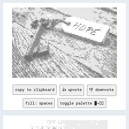
░░░░░░▒▒░░░░░░░░░░░░░░▒▒░░░░▓▓▓▓▒▒▒▒▒▒▒▒░░░░░░░░▒▒▒▒▒▒▒▒▒▒▓▓▓▓▓▓▓▓▓▓▒▒░░░░    ░░░░░░░░░░░░░░░░░░░░░░░░░░░░░░░░░░░░░░░░░░░░░░░░░░░░░░░░░░░░░░░░░░▒▒▒▒▓▓▒▒▒▒▓▓▓▓▓▓▓▓▓▓▒▒▒▒░░░░░░▒▒▓▓▓▓██
▒▒░░░░░░░░░░░░▒▒▒▒░░░░░░░░░░▒▒▒▒▒▒▒▒▒▒▒▒░░░░░░░░░░▒▒▒▒▒▒▒▒▒▒▓▓▒▒▓▓▓▓▓▓▓▓▒▒░░░░░░░░░░░░░░░░░░░░░░░░░░░░░░░░░░░░░░░░░░░░░░░░░░░░░░░░░░░░░░░░░░░░░░░░░░▒▒▒▒▒▒▓▓▓▓▓▓▓▓▓▓▓▓▓▓▓▓▒▒░░░░░░░░▒▒
▒▒░░░░░░░░░░░░░░░░░░░░░░░░░░░░▒▒▒▒░░░░░░░░░░░░░░░░░░▒▒▒▒▒▒▒▒▒▒▒▒▒▒▒▒▒▒▒▒▓▓▓▓▒▒▒▒░░░░░░░░░░░░░░░░░░░░░░░░░░░░░░░░░░░░░░░░░░░░░░░░░░░░░░░░░░░░░░░░░░░░░░░░░░░░▒▒▓▓▓▓▓▓▓▓▓▓▓▓▓▓▓▓▒▒░░░░░░
▒▒▒▒▒▒░░░░░░░░░░░░░░░░░░░░▒▒░░░░░░░░░░░░░░░░░░░░▒▒░░░░░░░░░░▒▒▒▒▒▒▒▒▒▒▒▒▒▒▒▒▒▒▓▓▓▓▒▒░░░░░░░░░░░░░░░░░░░░░░░░░░░░░░░░░░░░░░░░░░░░░░░░░░░░░░░░▒▒░░▒▒░░░░░░░░░░░░░░▒▒▒▒▓▓▓▓▓▓▓▓▓▓▓▓▓▓▒▒▒▒
▓▓▒▒▒▒▒▒▒▒▒▒░░▒▒░░▒▒▒▒▒▒▒▒▒▒▒▒▒▒▒▒▒▒▒▒░░░░░░░░▒▒░░░░▒▒░░░░░░░░░░░░▒▒▒▒▒▒▒▒░░▒▒▒▒▒▒▓▓▒▒▒▒░░░░  ░░░░░░░░░░░░░░░░░░░░░░░░░░░░░░░░░░░░░░░░░░░░░░░░▒▒▒▒▒▒░░░░▒▒▒▒▒▒░░░░░░▒▒▒▒▒▒▒▒▓▓▓▓▓▓████
▓▓▓▓▒▒▒▒▓▓▓▓▒▒▒▒░░░░▒▒▒▒▒▒▒▒▒▒░░░░▒▒▒▒░░░░░░░░░░░░▒▒▒▒▒▒░░░░░░░░░░░░░░░░░░▒▒▒▒░░░░▒▒▒▒▓▓▓▓▒▒░░░░░░░░░░░░░░░░░░░░░░░░░░░░░░░░░░░░░░░░░░░░░░░░░░░░░░░░░░▒▒▒▒░░░░░░░░░░░░▒▒░░░░▒▒▒▒▓▓▓▓██
▒▒▒▒▒▒▓▓▓▓▓▓▒▒▒▒▓▓▓▓▒▒▒▒▒▒▒▒░░▒▒░░░░▒▒▒▒░░░░░░░░░░▒▒░░░░░░░░  ░░    ░░░░░░░░░░░░░░░░░░░░▒▒▒▒▓▓▓▓▒▒▒▒░░░░░░░░░░░░░░░░░░░░░░░░░░░░░░░░░░░░░░░░░░░░░░░░░░░░░░░░░░░░░░░░░░░░░░░░▒▒▒▒▒▒▒▒▒▒
▒▒▒▒▒▒▓▓▓▓▒▒░░▒▒▓▓████▒▒▒▒▒▒▒▒▒▒░░░░░░░░░░░░░░░░░░░░░░░░░░░░░░    ░░░░  ░░░░░░░░░░░░░░░░▒▒▒▒▒▒▒▒▓▓▓▓▓▓▒▒░░░░░░░░░░░░░░░░░░░░░░░░░░░░░░░░░░░░░░░░░░░░░░▒▒▒▒░░░░░░░░░░░░░░░░░░░░░░▒▒▒▒░░
▓▓▓▓▒▒▒▒▒▒▒▒▒▒▒▒▒▒▒▒▓▓▓▓▒▒░░░░▒▒▒▒░░░░░░▒▒░░░░░░░░░░░░░░░░░░░░░░░░░░░░░░░░░░░░░░░░░░░░░░░░░░░░░░░░░░            ░░░░░░░░░░░░░░░░░░░░░░░░░░░░░░░░░░░░░░▒▒▒▒▒▒▒▒▒▒░░░░░░░░░░░░░░░░░░░░░░
░░▒▒▒▒▒▒▒▒▓▓▓▓▒▒▒▒▒▒▒▒▒▒▒▒▒▒░░░░▒▒░░░░░░▒▒▒▒░░░░░░▓▓▒▒▒▒░░░░░░▒▒░░  ░░░░░░░░░░░░░░░░░░░░▒▒▒▒▒▒                        ░░░░░░░░░░░░░░░░░░░░░░░░▒▒░░░░░░░░▒▒▒▒░░░░▒▒▒▒░░░░░░░░▒▒▓▓▒▒▒▒▒▒
▒▒▒▒▓▓░░▒▒▒▒▒▒▒▒▒▒▒▒▒▒▒▒▒▒▒▒░░░░▒▒▒▒▒▒░░░░▒▒░░░░▒▒▓▓▓▓██▓▓▒▒▒▒▓▓▒▒▒▒░░▓▓▒▒▒▒▓▓▓▓▒▒▒▒▒▒░░▒▒▓▓░░                                ░░▒▒░░░░░░░░░░░░░░░░░░░░░░░░░░░░░░░░▒▒▒▒░░░░░░░░░░▒▒▒▒▒▒
▒▒▓▓▒▒▒▒░░▒▒▒▒▒▒▒▒▒▒▒▒▒▒░░░░░░░░░░▒▒░░▒▒▓▓██▓▓▒▒▓▓▓▓████▓▓▓▓▓▓▓▓▒▒▓▓▒▒▓▓▓▓▓▓▓▓▓▓▒▒▓▓▓▓▓▓▒▒░░                                        ░░░░░░░░░░░░░░▒▒▒▒▒▒░░░░░░░░░░░░▒▒▒▒▒▒░░░░░░░░▒▒▒▒
▓▓▓▓▓▓▓▓░░▒▒▒▒▒▒▒▒▒▒▒▒▒▒░░░░░░░░░░▒▒▓▓██████▓▓▒▒▓▓▓▓▓▓▓▓▒▒▒▒▓▓▓▓▓▓▒▒▓▓▓▓▓▓▓▓▒▒▒▒▓▓▓▓▓▓▓▓▓▓▓▓▒▒░░░░░░░░                                      ░░░░░░▒▒░░░░░░░░░░░░░░░░░░░░░░▒▒░░▒▒▓▓██▓▓
▒▒░░░░░░▓▓▒▒░░░░▒▒▒▒▒▒░░▒▒░░░░░░░░▒▒▓▓██████▒▒░░▒▒▒▒▓▓▒▒▓▓▓▓▓▓██▒▒▒▒▓▓██▓▓▓▓▓▓▓▓▒▒░░░░░░░░▓▓██▓▓▒▒▓▓▓▓          ▓▓                                ░░░░░░░░░░░░▒▒▒▒▒▒▒▒░░▒▒░░▒▒▒▒▓▓▓▓▓▓
░░░░░░░░░░▒▒▓▓▒▒░░░░▒▒▒▒░░░░░░░░▓▓▓▓▓▓▓▓▓▓▓▓▓▓▒▒░░▓▓██████████▓▓▒▒▒▒▓▓██▓▓▓▓▓▓▒▒░░░░░░░░    ░░▓▓██▓▓▒▒        ▒▒      ▓▓░░                                  ░░░░▒▒▒▒░░▒▒░░▒▒▒▒▒▒▒▒▒▒▓▓
░░░░░░░░░░░░░░▓▓▓▓░░▒▒░░░░░░░░░░▓▓████▓▓████▓▓▒▒▒▒▓▓██████████▓▓▒▒▒▒▓▓▓▓▓▓▓▓░░░░░░░░░░        ░░▒▒▒▒░░    ░░▓▓▒▒▒▒░░▒▒      ▒▒░░                                    ░░░░▒▒▒▒▒▒░░░░░░░░
░░░░░░░░░░░░░░  ▒▒▓▓▒▒░░░░░░░░░░░░████████▓▓▒▒▒▒▓▓▓▓████████▒▒░░▒▒▓▓▓▓██▓▓░░░░░░░░░░░░        ░░░░        ▒▒      ▒▒    ░░▓▓  ░░░░                                      ░░░░▒▒▒▒▒▒░░░░
▒▒▒▒░░░░▒▒░░░░▒▒  ▒▒▓▓▒▒░░░░░░░░▒▒▓▓▓▓██▓▓▓▓░░▒▒▓▓▓▓▓▓▓▓████▓▓▓▓▓▓▓▓▓▓▓▓▒▒▒▒░░░░░░░░░░░░                ░░      ▒▒    ▒▒░░    ▒▒    ▓▓▓▓▓▓▒▒            ░░░░            ░░░░░░▒▒▒▒▒▒░░
▓▓░░▒▒░░░░▒▒░░░░░░░░░░░░▒▒▒▒░░░░▒▒▒▒▒▒▓▓▓▓▒▒░░▒▒▓▓▓▓██▓▓▓▓████████▓▓▓▓▓▓▒▒▓▓▒▒▒▒▒▒▒▒▒▒▒▒                      ▒▒    ▒▒░░    ▒▒░░    ░░▓▓  ▒▒░░                          ▒▒░░░░▒▒░░▒▒░░
▒▒▒▒░░░░░░▒▒░░░░▒▒░░░░░░░░░░▒▒░░░░░░░░░░░░░░░░▓▓▓▓██▓▓▓▓▓▓▓▓▓▓▓▓▓▓▓▓▓▓▓▓▓▓▒▒▒▒▓▓▒▒▒▒▒▒▓▓▒▒                          ▒▒▒▒▒▒▒▒      ▓▓██▒▒▒▒▓▓░░  ██▓▓▓▓██▒▒            ▒▒▓▓░░░░░░░░░░░░
▓▓▒▒░░▒▒░░░░░░░░░░▒▒░░░░▒▒░░  ░░▒▒░░░░░░▒▒░░▒▒▓▓▓▓▓▓▓▓▓▓▓▓▒▒▒▒▒▒▒▒▒▒▒▒▓▓▒▒▓▓▓▓▒▒▓▓▓▓▓▓▓▓▓▓░░                                    ▒▒░░        ▒▒▓▓          ░░        ░░▓▓▒▒░░░░░░░░░░░░
▓▓▒▒▓▓░░▓▓░░░░▒▒░░▒▒░░░░░░░░░░░░  ▒▒░░░░▒▒░░▓▓▓▓▓▓▓▓▓▓▓▓▓▓▓▓▒▒▒▒▒▒▒▒░░▒▒▒▒▒▒▒▒▒▒▒▒▓▓▓▓▓▓▓▓▓▓▒▒▒▒░░                              ░░      ░░▓▓▒▒▒▒▒▒                  ▒▒▓▓▒▒░░░░▒▒░░░░░░
▒▒▒▒░░▒▒░░▒▒░░▒▒▒▒░░▒▒░░▒▒▒▒░░░░░░░░▓▓▒▒▒▒▒▒▓▓▓▓▓▓▓▓▓▓▒▒▒▒▒▒▒▒░░▒▒░░▒▒▒▒░░▒▒▒▒▒▒▒▒▒▒▒▒▓▓▓▓▓▓▓▓▓▓▓▓▓▓▒▒▒▒                                ▓▓                        ░░▓▓▒▒████▓▓░░░░░░▒▒
▒▒▒▒░░▓▓░░▒▒░░░░▒▒░░░░░░░░░░▒▒░░░░  ░░▒▒░░▓▓▓▓▓▓▓▓▓▓▒▒▒▒▒▒▒▒░░▒▒░░░░░░▒▒▒▒▒▒▒▒▓▓▒▒▒▒▒▒▒▒▒▒▓▓▓▓▓▓▓▓▓▓▓▓▓▓▓▓▓▓▒▒░░                        ░░▒▒▓▓▓▓░░                ▒▒▒▒▒▒▓▓██████▓▓▒▒░░
▒▒▓▓░░▒▒▒▒░░▒▒░░░░▒▒░░▒▒░░░░▒▒▒▒▓▓██▒▒░░▒▒▓▓▓▓▓▓▓▓▒▒▒▒▒▒▒▒░░░░░░░░░░░░░░▒▒▒▒░░▒▒▒▒▒▒▒▒▒▒▒▒▒▒▒▒▓▓▓▓▓▓████▓▓▓▓▓▓▓▓▓▓▒▒░░                                            ▒▒▒▒▓▓▓▓▒▒▓▓██████▓▓
░░▒▒▒▒░░▓▓░░▒▒░░░░▒▒▒▒  ░░░░░░▒▒████▒▒░░▒▒▓▓▓▓▓▓▓▓░░░░░░░░░░░░░░░░▒▒░░░░░░▒▒░░░░▒▒▒▒▒▒▒▒░░▒▒▒▒▒▒▒▒▒▒▓▓▓▓▓▓▓▓▓▓▓▓▓▓▓▓▓▓▓▓▒▒░░                                    ▒▒▒▒▒▒▒▒▒▒▓▓▓▓▓▓▓▓▓▓██
░░░░▒▒░░▒▒░░░░▒▒    ▓▓▒▒░░▒▒░░░░▒▒▒▒▒▒▒▒▒▒▓▓▓▓▓▓▓▓██░░░░░░░░░░░░░░▒▒░░░░░░░░░░░░░░▒▒▒▒▒▒░░░░▒▒░░▒▒▒▒▒▒▒▒▒▒▓▓▓▓▓▓▓▓▓▓▓▓▓▓▓▓▓▓▓▓▓▓▒▒                              ▒▒▒▒▓▓▒▒▒▒▒▒▓▓▒▒▓▓▓▓▓▓
░░░░▓▓▒▒▒▒▒▒░░▒▒░░░░░░▓▓░░  ▒▒░░░░▒▒░░▒▒▓▓██▓▓▓▓▒▒▒▒▓▓▒▒▒▒▒▒░░░░░░░░░░░░░░░░░░░░▒▒░░░░░░░░░░░░▒▒▒▒░░░░▒▒▒▒▒▒▒▒▒▒▓▓▓▓▓▓██▓▓▓▓▓▓▓▓▓▓▓▓▓▓▒▒░░                    ▒▒▒▒▓▓▓▓▓▓▓▓▒▒▓▓▓▓▒▒▒▒▒▒
▒▒░░▓▓░░░░▒▒░░░░▒▒▒▒░░░░▒▒░░░░▒▒░░▒▒░░▒▒▓▓▓▓▓▓▓▓▒▒░░░░░░▒▒░░░░▒▒▒▒▒▒▒▒▒▒▒▒░░░░░░░░▒▒░░░░░░░░▒▒▒▒▒▒▒▒▓▓░░▒▒░░░░▒▒▒▒▒▒▒▒▒▒▓▓▓▓▓▓▓▓██▓▓▓▓▓▓▓▓▓▓▒▒░░            ░░▒▒▒▒██▓▓▓▓▓▓▒▒▒▒▒▒▓▓▓▓▒▒
▒▒░░▓▓░░▒▒▒▒░░░░░░▒▒░░░░▒▒░░░░░░▒▒░░▒▒▓▓▓▓▓▓▓▓▓▓░░░░░░░░░░▒▒░░░░░░░░▒▒▒▒▒▒▒▒▒▒░░░░░░▒▒▒▒░░░░░░▒▒▒▒▒▒░░░░░░▒▒▒▒░░░░░░░░▒▒▒▒▒▒▓▓▓▓▓▓▓▓▓▓▓▓▓▓▓▓▓▓▓▓▓▓▒▒░░      ▓▓▒▒▓▓▓▓▓▓▓▓▓▓▒▒▓▓▒▒▒▒▓▓▓▓
▓▓░░▒▒▒▒░░▒▒▒▒░░▒▒▒▒░░░░░░▒▒░░░░▒▒░░▓▓▓▓▓▓▓▓▓▓▓▓▒▒░░░░░░░░▓▓░░▓▓░░░░░░░░░░░░░░▒▒▒▒▒▒░░░░░░░░░░▒▒▒▒▒▒▒▒▒▒▒▒░░▒▒░░░░░░░░░░░░░░▒▒▒▒▒▒▓▓▓▓▓▓▓▓▓▓██▓▓▓▓▓▓▓▓▓▓▓▓▓▓▓▓▒▒▓▓▓▓▓▓▓▓▓▓▓▓▒▒▒▒▓▓▓▓▓▓
▓▓░░▒▒▒▒░░▓▓▒▒░░░░▒▒░░░░░░▒▒▒▒░░▒▒▒▒▓▓▓▓▓▓▓▓▓▓▒▒▓▓▒▒▒▒░░░░░░░░▒▒▓▓▒▒░░░░░░░░░░▒▒▒▒▒▒▒▒░░▒▒░░░░░░░░░░░░▒▒░░▒▒░░▒▒░░░░░░░░░░░░░░▒▒▒▒▒▒▒▒▒▒▒▒▓▓▓▓▓▓██▓▓▓▓▓▓▓▓▓▓▓▓▓▓▓▓▓▓▓▓▓▓▓▓▒▒▒▒▒▒▒▒▓▓▓▓
▓▓▒▒▒▒▒▒░░▒▒░░░░▒▒▒▒▒▒▒▒░░░░▒▒▒▒▒▒▒▒▓▓▓▓▓▓▓▓▓▓▒▒▒▒▓▓▒▒░░░░░░░░▒▒░░░░▓▓░░░░░░░░░░  ░░░░░░░░▓▓▒▒░░░░▒▒▒▒░░▒▒░░░░░░▒▒░░░░░░░░▒▒░░░░░░░░░░░░░░▒▒▓▓▓▓▓▓▓▓▓▓▓▓██████▓▓▓▓▓▓▓▓▓▓▓▓▒▒▒▒▓▓▓▓▓▓▓▓
▓▓▓▓░░▓▓░░░░░░░░░░░░▒▒▒▒▒▒░░▒▒▒▒▒▒▓▓▓▓▓▓▓▓▓▓▒▒▓▓░░░░▒▒▒▒▒▒▒▒▒▒▓▓░░░░░░░░▓▓░░░░░░░░░░░░░░░░░░░░░░░░░░▒▒▒▒▓▓░░▒▒░░░░▒▒░░░░░░░░░░░░░░░░░░░░░░░░▒▒▒▒▒▒▒▒▒▒▒▒▒▒▓▓▒▒▓▓▓▓▓▓▒▒▓▓▒▒▒▒▒▒▒▒▒▒▓▓▓▓
▒▒▓▓▒▒▓▓░░▒▒▒▒▒▒░░▒▒▒▒░░▒▒▒▒▓▓░░▒▒▓▓▓▓▓▓▒▒▒▒▒▒▓▓▒▒▒▒▒▒▒▒▒▒▒▒▒▒▓▓▒▒░░░░░░░░▓▓▒▒░░░░░░░░░░░░░░░░░░░░░░░░▒▒▒▒▒▒░░░░░░░░▒▒░░░░░░░░▒▒░░░░▒▒░░░░░░░░░░░░▒▒▒▒▒▒░░░░▒▒▒▒▒▒▒▒▒▒▒▒▒▒▓▓▓▓▒▒▒▒▒▒▒▒
▒▒▓▓▓▓▒▒▓▓░░▓▓░░░░░░▒▒▒▒░░▒▒▒▒▒▒▓▓▓▓▓▓▒▒▒▒▒▒▓▓▓▓▒▒▒▒▒▒▒▒▒▒▒▒▓▓▓▓▒▒░░░░░░░░░░▒▒▓▓░░░░░░░░░░░░░░░░░░░░░░░░░░░░▒▒▒▒▒▒░░▒▒▒▒░░▒▒▒▒▒▒▒▒░░░░░░░░▒▒▒▒▒▒▒▒▒▒▒▒░░▒▒▒▒░░░░░░░░░░░░▒▒▒▒▓▓▓▓▒▒▓▓▓▓
▓▓▒▒▓▓▒▒▓▓▒▒░░▒▒░░░░░░░░░░▓▓░░▒▒▓▓▓▓▓▓▒▒░░▒▒▓▓▓▓▒▒▒▒▒▒▒▒░░░░▒▒▓▓▒▒▒▒▒▒░░░░░░▒▒░░▒▒▒▒░░░░░░░░░░░░░░░░░░░░░░▒▒▒▒░░▒▒▒▒░░▒▒▒▒▒▒▒▒▒▒░░░░░░░░▒▒░░░░▒▒░░▒▒░░▒▒░░░░░░░░▒▒░░░░▒▒▒▒▒▒▒▒▒▒▓▓▒▒▒▒
▓▓▓▓▒▒▓▓▒▒▓▓░░▒▒░░░░░░▒▒░░▒▒▒▒▒▒▓▓▓▓▒▒▒▒░░▓▓▓▓▓▓▒▒▒▒░░░░▒▒▓▓▓▓▓▓▒▒░░▒▒░░░░░░▒▒░░░░▒▒▓▓░░░░░░░░░░░░░░░░░░░░░░░░░░░░░░▒▒░░░░░░░░░░░░░░░░▒▒▒▒░░░░░░░░░░▒▒▒▒▒▒▒▒▒▒░░▒▒▒▒▒▒▒▒░░░░▒▒▒▒▒▒▒▒▒▒
▒▒▓▓▒▒▓▓▒▒▒▒▒▒░░▒▒░░░░░░▒▒░░▒▒▓▓▓▓▓▓▒▒▒▒▒▒██▓▓▒▒▒▒▒▒▓▓██████████▒▒░░░░▒▒░░░░░░░░░░░░░░▒▒▒▒░░░░░░░░░░░░░░░░░░░░░░░░░░░░░░░░░░░░░░░░▒▒░░▒▒░░░░░░░░░░▒▒░░░░▒▒░░▒▒▒▒░░░░▒▒▒▒░░▒▒▒▒░░▒▒░░▒▒
▓▓░░▓▓▒▒▓▓░░▓▓░░▒▒▒▒░░░░▓▓▒▒▓▓▓▓▓▓▓▓▓▓████████▓▓████████████████▒▒▒▒░░▒▒▒▒░░░░▒▒░░░░▒▒░░░░▒▒░░░░░░░░░░░░▒▒░░░░░░░░░░░░░░░░░░░░░░▒▒▒▒░░░░░░░░░░▒▒░░░░░░░░░░▒▒▒▒░░▒▒▒▒▒▒▓▓▒▒░░░░▒▒▒▒▒▒▒▒
▒▒▓▓▒▒▓▓▒▒▓▓▒▒▒▒░░▓▓░░▒▒▒▒▒▒▓▓▓▓▓▓▓▓████████████████████████████▓▓▒▒▓▓▒▒▓▓░░░░░░░░░░░░░░░░░░▒▒▒▒▒▒▒▒░░░░░░▒▒░░░░░░░░░░░░░░░░▒▒░░░░▒▒▒▒▒▒░░░░░░▒▒░░░░░░░░░░░░▒▒▒▒░░▒▒▒▒▒▒▓▓▒▒▒▒▒▒▒▒▓▓▒▒
▓▓▒▒▓▓▒▒▓▓▓▓▒▒▓▓░░░░▒▒▓▓▓▓▓▓██▓▓██▓▓████████████████████████▓▓▓▓▓▓▒▒▒▒▓▓░░▒▒░░░░▒▒░░  ▒▒░░░░░░▒▒▓▓▒▒▒▒▒▒░░░░░░░░  ░░░░▒▒░░░░░░▒▒▒▒▒▒░░░░░░░░░░▒▒░░░░▒▒░░░░░░░░▓▓▒▒░░▒▒▒▒░░▒▒▒▒▒▒▒▒▒▒▓▓
▓▓▒▒▒▒▓▓▒▒▓▓▓▓▒▒▓▓▒▒▓▓██████████▓▓██████████████████▓▓▓▓██▓▓▓▓▓▓▓▓▓▓▒▒▒▒▒▒░░▒▒░░░░▒▒░░░░▒▒░░  ░░░░▒▒▒▒░░░░▒▒▒▒▓▓▓▓▓▓░░░░░░░░░░▒▒▒▒░░▒▒░░░░░░▒▒▒▒▒▒░░░░░░░░▒▒░░░░▒▒▒▒░░▒▒▒▒░░▒▒▒▒▒▒▒▒▓▓
▓▓▓▓░░▓▓▒▒▒▒▓▓▓▓▒▒▓▓▓▓████████████▓▓████▓▓▓▓▓▓▓▓▓▓▓▓▓▓▓▓▓▓▓▓▓▓▒▒▒▒▓▓▒▒░░░░▒▒░░▒▒░░▒▒▒▒░░▒▒▒▒░░  ▒▒░░░░▒▒░░░░░░░░▒▒░░▒▒▒▒▓▓▒▒▒▒▒▒▒▒▒▒▒▒░░░░░░░░▒▒▒▒▒▒░░░░░░░░░░▒▒░░▒▒▒▒░░▒▒▒▒▒▒▒▒▒▒▒▒▒▒
▓▓▒▒▓▓▓▓▒▒▓▓▓▓▒▒▓▓▒▒▓▓████████████▓▓▓▓▓▓▓▓▒▒▓▓▒▒▓▓▓▓▓▓▓▓▓▓▓▓▓▓▒▒▒▒▒▒▒▒▒▒░░▒▒▒▒░░▒▒░░▒▒▓▓░░▒▒░░  ░░░░▒▒░░▒▒▒▒░░░░░░░░▒▒░░░░▒▒▒▒▒▒▒▒░░░░▒▒░░░░░░░░▒▒▒▒▒▒▒▒░░▒▒░░░░▓▓▒▒░░▓▓░░▒▒▓▓▒▒▒▒▓▓▒▒
▒▒▓▓░░▓▓▒▒▓▓▒▒▓▓▒▒▓▓▒▒▓▓████████████▓▓▒▒▒▒▓▓▒▒░░▒▒▓▓▒▒▒▒▓▓▓▓▒▒░░░░░░░░▒▒░░░░▒▒░░░░▒▒░░░░▒▒░░▒▒░░  ▒▒░░░░░░▒▒▓▓▒▒░░░░░░░░░░░░░░▒▒▒▒░░▒▒░░░░░░░░░░░░▒▒▓▓▒▒▒▒▒▒▒▒▒▒▒▒▒▒▒▒░░▒▒▒▒▒▒▒▒▒▒▒▒▓▓
▒▒▓▓▓▓░░▓▓▒▒▒▒░░██▒▒▓▓▓▓▓▓▓▓████▓▓▓▓▒▒▒▒░░▒▒▓▓▒▒▒▒▒▒▓▓░░░░░░▒▒░░░░▓▓▒▒▓▓░░░░░░▓▓░░▒▒▓▓░░░░▒▒  ▒▒░░░░▒▒░░░░░░░░▒▒██░░░░░░░░░░░░░░░░░░░░░░░░░░░░░░░░░░▒▒▒▒░░░░░░▒▒░░▒▒▒▒▒▒▒▒▒▒▒▒▒▒▒▒▒▒▒▒
▓▓▒▒▓▓▒▒▒▒▓▓░░▒▒▒▒▓▓▓▓▓▓▓▓▓▓▓▓▓▓░░▒▒▒▒▒▒▒▒░░▒▒▒▒░░░░▒▒░░░░░░░░▒▒▒▒░░▒▒▒▒▓▓▒▒░░░░▒▒▒▒▒▒▓▓  ▒▒▒▒  ▒▒░░░░▒▒▒▒░░▒▒▒▒▒▒▓▓▓▓░░░░░░░░░░░░░░░░▒▒░░░░░░░░░░░░░░▒▒░░░░░░░░▒▒░░▒▒▒▒▒▒▒▒▒▒▒▒▒▒▒▒▒▒
▒▒▓▓░░▓▓▓▓▓▓░░▒▒▓▓▒▒▓▓▓▓▓▓▒▒▒▒▓▓▒▒░░▒▒▒▒░░░░▒▒▒▒░░░░░░▒▒▒▒░░░░▒▒▒▒▒▒░░  ░░▓▓▒▒░░░░▒▒░░▒▒▒▒░░▒▒▒▒  ▒▒░░░░▒▒░░░░░░▒▒▓▓▓▓▓▓▓▓░░░░░░  ░░░░░░░░░░░░░░░░░░░░▒▒▒▒░░▒▒▒▒▒▒▒▒▒▒░░▒▒▒▒▒▒▒▒▓▓▒▒▒▒
▒▒▓▓▒▒▒▒▓▓▒▒▓▓░░▓▓▒▒▒▒▒▒▓▓▓▓▒▒▒▒▒▒▓▓▒▒▒▒░░░░░░▒▒▓▓▒▒▒▒░░▒▒▒▒░░░░▒▒░░░░░░░░▒▒▒▒▒▒░░▒▒▒▒░░▒▒░░  ░░░░░░▒▒░░  ▒▒░░  ░░▒▒▒▒▓▓▒▒▓▓▒▒░░░░░░░░░░░░░░░░░░░░░░░░░░░░░░░░▒▒▒▒▒▒▒▒▒▒▒▒▒▒▓▓▒▒▒▒▓▓▓▓
▓▓▒▒▓▓▒▒▒▒▒▒░░▒▒░░▓▓░░▓▓▓▓▓▓▓▓▒▒░░▓▓▒▒░░▒▒░░▒▒░░▒▒▓▓░░░░░░▒▒░░  ░░▒▒░░░░░░░░▓▓▓▓▓▓░░░░▒▒░░▒▒░░░░░░░░  ▒▒░░  ▒▒░░░░░░▒▒▒▒▒▒▒▒▓▓▓▓░░░░░░░░░░░░░░░░▒▒▒▒▒▒░░░░░░░░▒▒░░▒▒▒▒▒▒▒▒▒▒▒▒▓▓▒▒▓▓▒▒
▓▓▒▒▒▒▓▓░░▒▒▒▒▒▒▒▒▒▒▓▓░░▓▓▒▒▓▓░░░░▒▒▒▒▒▒░░▒▒░░░░░░▒▒░░░░░░░░▒▒  ░░▒▒▒▒░░░░░░▒▒▒▒▓▓▓▓░░░░▒▒░░▒▒░░░░▒▒░░  ▒▒░░  ▒▒▒▒▒▒░░▒▒▒▒▓▓▒▒▓▓██▒▒░░░░▒▒░░░░░░░░░░▒▒░░░░▒▒▒▒▒▒░░░░▒▒▒▒░░▒▒▒▒▒▒▒▒▓▓▒▒
▒▒▓▓░░▒▒▒▒░░▓▓▒▒▓▓▒▒▒▒▓▓▒▒▓▓▒▒▓▓░░▒▒▒▒▒▒░░░░░░░░░░░░▒▒░░░░▒▒▒▒▒▒░░░░▒▒▓▓░░░░░░▒▒▒▒▒▒▒▒░░░░▒▒  ▒▒░░  ▒▒░░  ▒▒░░  ▒▒▒▒░░░░░░▒▒▒▒▒▒▓▓▓▓██▒▒░░░░░░░░░░░░░░▒▒░░▒▒▒▒░░░░▒▒░░▒▒▒▒▒▒▒▒▒▒▓▓▓▓▓▓
▒▒▓▓▒▒▒▒▓▓▒▒░░▓▓▒▒██▒▒▓▓▒▒▒▒▒▒▒▒▒▒░░▒▒░░▓▓▒▒░░▒▒▒▒░░░░▓▓░░░░▒▒▓▓▒▒░░░░▒▒▓▓░░░░░░▒▒▓▓▒▒░░░░░░▒▒░░▓▓░░░░░░▓▓░░▒▒░░  ▒▒▒▒▓▓░░░░▓▓▒▒▒▒▓▓▓▓██▓▓░░░░░░░░░░░░░░▒▒▒▒▒▒░░░░░░░░░░▒▒▒▒▒▒▓▓▒▒▒▒▓▓
▓▓▒▒▓▓▒▒▒▒▓▓▒▒▒▒▓▓▒▒▓▓▒▒░░▒▒░░▓▓▒▒▒▒░░▒▒▒▒▓▓░░░░▒▒░░░░░░▒▒░░▒▒▓▓▒▒▒▒░░▒▒▓▓▓▓░░░░░░▒▒▓▓▒▒░░  ░░░░░░▓▓░░░░░░▒▒░░▒▒░░░░▒▒
copy to clipboard
👍 upvote
👎 downvote
fill: spaces
toggle palette ▓→✊🏽
                                            ░░░░░░░░░░░░░░░░    ░░  ░░░░░░░░░░░░░░░░░░░░░░░░░░░░░░░░░░░░░░░░░░░░░░░░░░░░░░░░░░░░░░░░  ░░░░░░░░░░░░░░░░
                                            ░░  ░░░░  ░░░░      ░░░░  ░░░░░░░░░░░░░░░░░░░░░░░░░░░░░░░░░░░░░░░░░░░░░░░░░░░░  ░░░░░░░░░░░░░░░░░░░░░░░░░░
                                                ░░░░    ░░      ░░░░░░░░  ░░░░░░░░░░░░░░░░░░░░░░░░░░░░░░░░░░░░░░░░░░░░░░░░░░░░░░░░  ░░░░░░░░░░░░░░░░░░
                ░░                                                          ░░░░░░░░░░░░░░░░░░░░░░░░  ░░░░░░░░░░░░░░░░░░░░░░░░░░░░░░░░░░░░░░░░░░░░░░░░
                  ░░    ░░░░░░      ▒▒    ░░░░  ░░░░  ░░░░  ░░  ░░  ░░  ░░░░░░░░░░░░░░░░░░░░░░░░░░░░░░░░░░░░░░░░░░░░░░░░░░░░░░░░░░░░░░░░░░░░░░░░░░░░░░
                  ▒▒        ░░  ░░░░▒▒        ▒▒░░    ▒▒▒▒▒▒░░  ░░  ▒▒    ░░░░░░░░░░░░░░░░  ░░░░░░░░░░░░░░░░░░░░░░░░░░░░░░░░░░░░░░░░░░░░░░░░░░░░░░░░░░
                                ░░                                          ░░░░░░░░░░░░  ░░░░░░░░░░░░░░░░░░░░░░░░░░░░░░░░  ░░░░░░░░░░░░░░░░░░░░░░░░░░
                                                                                ░░░░░░░░  ░░░░░░  ░░░░░░░░░░  ░░░░░░░░░░░░░░░░░░░░░░░░░░░░░░░░░░░░░░  
                                                                                  ░░░░                ░░░░░░░░░░░░░░░░░░░░░░░░░░░░░░░░░░░░░░░░░░░░░░░░
                                                                                  ▒▒░░                          ░░░░░░░░░░░░░░░░░░░░░░░░░░░░░░░░░░░░░░
                                                                      ░░          ▓▓██    ░░                    ░░░░░░░░░░░░░░░░░░░░░░░░░░░░░░░░░░░░░░
                                                                      ▒▒██        ████    ░░░░                      ░░░░░░░░░░░░░░░░░░░░░░░░░░░░░░░░░░
                                    ░░                                ▒▒██░░      ████▒▒  ██▓▓                          ░░░░░░░░░░░░░░░░░░░░░░░░░░░░░░
                    ░░                                                ░░██▓▓      ██▓▓██  ████░░                        ░░░░░░░░░░░░░░░░░░░░░░░░  ░░░░
                                                            ██          ████░░    ▓▓▓▓██  ██▓▓▓▓            ░░          ░░░░░░░░░░░░░░░░░░░░░░░░░░░░░░
                                                          ░░██▓▓        ████▓▓    ▒▒██▓▓▒▒▓▓██▒▒░░░░                                  ░░░░░░░░░░░░░░░░
                                                            ██▓▓▒▒      ██████    ░░▓▓████▒▒▓▓▓▓▓▓▓▓                                          ░░░░░░░░
                                                            ████▓▓      ▒▒████▓▓    ████▓▓░░████████                                                ░░
                                                  ░░▓▓      ▒▒████▓▓    ▒▒▓▓████    ▓▓██▓▓░░████████░░                                                
                                                  ░░████      ████▓▓▒▒    ██████▒▒  ▒▒██▓▓▓▓██▓▓████▒▒                                                
                                                    ▓▓████    ▒▒████▓▓    ▓▓██████  ░░▓▓████▓▓▓▓██▓▓██                                                
                                                    ▒▒████▓▓    ████▓▓▓▓  ░░████▓▓░░  ██▓▓▓▓██▓▓▓▓▓▓▓▓                                                
                                                      ██████▓▓  ░░▓▓██▓▓░░  ▓▓████▓▓  ▓▓██▓▓██▓▓▓▓▓▓▓▓                                                
                                                  ▓▓░░▒▒██████▓▓  ████▓▓▓▓  ░░████▓▓░░░░▓▓▓▓██▓▓▓▓▓▓▓▓░░                                              
      ░░                                          ████░░▓▓██▓▓▒▒▒▒░░▓▓██▒▒▓▓  ██████▒▒  ▓▓▓▓▓▓▓▓▓▓▓▓▓▓░░                                              
      ░░                                          ▓▓████░░██▒▒▓▓▓▓▒▒▓▓▓▓▓▓▒▒░░▓▓████▓▓▒▒▒▒▓▓▓▓▓▓▓▓▓▓▓▓▒▒                                              
                                                  ████████▓▓▒▒▓▓██▒▒▒▒▓▓▓▓▓▓▓▓▓▓████▓▓░░▒▒▓▓░░▒▒▓▓▓▓▓▓▒▒                                              
                                                  ▓▓██████▓▓▒▒████▓▓▒▒▓▓▓▓▓▓▒▒▓▓▓▓██▓▓░░▒▒▒▒░░▒▒▒▒▓▓▒▒▓▓                      ░░                      
                    ░░                ░░        ░░██████████▒▒████▓▓▓▓▓▓▓▓▓▓▓▓▒▒▓▓▓▓▓▓░░▒▒▓▓░░░░▒▒▒▒▒▒▓▓                            ░░                
                                      ░░        ▒▒██████████▒▒░░▓▓▓▓▓▓▓▓▒▒▓▓▓▓▒▒▒▒▓▓▓▓░░░░▒▒░░░░░░░░▒▒░░                                              
                                                ░░██████████▓▓▒▒▓▓▓▓▓▓▓▓▒▒▓▓▓▓▓▓░░▒▒▓▓▒▒░░▒▒░░░░░░░░▒▒                                                
                                                ░░▒▒████████████▓▓▓▓▓▓▓▓▓▓▒▒▓▓▓▓▒▒░░▒▒▓▓░░░░░░░░░░░░                                                  
                  ░░                            ░░▒▒▒▒▓▓████████▓▓▓▓▒▒▓▓▓▓▒▒▒▒▓▓▓▓░░░░▒▒░░░░░░░░░░                                                    
                                      ░░        ░░░░▒▒▒▒▓▓██▓▓▓▓▒▒▒▒▒▒▒▒▓▓▓▓░░▒▒▓▓▒▒░░░░░░▒▒██░░                                                      
                                                ░░░░▒▒▓▓▓▓██▓▓▓▓▒▒▒▒▒▒▒▒▒▒▓▓▒▒░░▒▒░░░░░░░░▒▒▓▓▓▓                                                      
                                                ░░▒▒▒▒▓▓▓▓████▓▓▓▓▒▒▓▓▓▓▒▒▒▒▓▓░░░░░░▒▒░░░░▓▓▒▒▒▒                                                    ░░
                                              ░░░░▒▒▒▒▓▓▓▓██▓▓▓▓▓▓▒▒▓▓▓▓▓▓▒▒▒▒▒▒░░░░▓▓▓▓▓▓▓▓▒▒░░                                                  ░░  
    ░░                                        ░░░░░░▒▒▓▓▓▓████▓▓▓▓▓▓▒▒▓▓▒▒▓▓▒▒░░░░████▓▓▓▓▒▒▒▒░░                                                    ░░
    ░░                                        ░░░░░░░░▒▒▓▓▓▓▓▓██▓▓▒▒▓▓▓▓▒▒▒▒▒▒░░▒▒████▒▒▒▒▒▒▓▓                                                        
░░  ░░                                          ░░░░░░▒▒▓▓▓▓▒▒▒▒▓▓▓▓▒▒▒▒▒▒▒▒░░░░▒▒████▓▓▒▒░░░░                                                        
                                              ░░░░░░░░░░▒▒▓▓██▓▓▒▒▓▓▓▓▒▒▒▒░░░░▒▒████▓▓▓▓                                                          ░░  
░░                                            ████████▓▓▒▒▒▒▓▓▓▓▓▓  ░░▒▒▒▒▒▒░░▓▓████▓▓                                        ░░                      
░░░░░░                                        ▓▓████████▓▓▒▒▒▒▒▒▒▒    ░░▒▒▒▒▒▒▓▓██░░                                                                  
░░                                          ░░░░▓▓▓▓▓▓▓▓▓▓▓▓▓▓▓▓▒▒        ░░░░▓▓▓▓                                ░░                                  
░░░░                                        ▒▒▒▒▒▒▒▒▒▒▓▓▓▓▓▓▓▓▓▓▓▓▒▒  ░░░░░░  ░░                                  ░░                  ░░              
░░░░                                        ▒▒▒▒▒▒▒▒▒▒▒▒▒▒▒▒▒▒▒▒▒▒▒▒▒▒░░                                                            ░░░░              
░░░░░░░░        ░░                          ░░▓▓▓▓▒▒▒▒▒▒░░▒▒▒▒▒▒▒▒▒▒▒▒░░                  ░░                              ░░    ░░  ░░                
░░░░░░░░                                    ▒▒▒▒▓▓▒▒▒▒▒▒▒▒▒▒▒▒░░▒▒▓▓▓▓▒▒░░                                                      ░░  ░░░░  ░░          
  ░░                                        ▓▓▓▓▓▓▓▓▓▓▓▓▓▓▓▓▒▒▓▓▓▓▓▓▓▓▓▓▒▒░░                                  ░░  ░░                                  
░░░░░░░░                                    ▓▓▓▓▓▓████▓▓▓▓▓▓▓▓▓▓▓▓▒▒▒▒▓▓▓▓▒▒░░                    ░░░░    ░░    ░░                          ░░        
░░░░░░░░░░                                ░░██████████▓▓▓▓██▓▓▓▓▓▓▓▓▓▓▓▓▒▒░░██░░                                                            ░░        
░░░░░░░░░░                                ▒▒██████████▓▓▓▓▓▓▓▓▓▓▓▓▓▓▓▓▒▒▒▒▓▓██░░        ░░                                                            
░░░░░░░░░░                                ░░████▓▓██▓▓██▓▓▓▓▓▓▓▓▓▓▓▓▒▒▒▒▒▒██▓▓▒▒        ░░  ░░              ░░                                ░░░░░░░░
░░░░░░░░░░                                  ▒▒██████████▓▓██▓▓▓▓▓▓▓▓▓▓▒▒▓▓▓▓▓▓▓▓░░                                                      ░░░░░░░░░░░░░░
░░░░░░░░░░░░                                ░░▓▓██████████▓▓▓▓▓▓▓▓▒▒▓▓▒▒▒▒▓▓██▓▓              ░░                                          ░░░░░░░░░░░░
░░░░░░░░░░░░                                ▓▓▓▓██▓▓▓▓▓▓▓▓▓▓▓▓▓▓▓▓▓▓▒▒▓▓██▓▓▓▓▓▓                          ░░░░░░                          ░░  ░░░░░░░░
░░░░░░░░░░░░    ░░                          ██▓▓████▓▓▓▓▓▓▓▓▓▓▒▒▒▒▒▒▒▒▓▓▓▓▓▓▓▓▒▒  ░░░░                                                    ░░░░░░  ░░░░
░░░░░░░░░░░░                                ▓▓██████████▓▓▓▓▓▓▓▓▓▓▒▒▒▒██▓▓▓▓▒▒▒▒░░                                                        ░░░░░░░░░░░░
░░░░░░░░░░░░░░                              ██▓▓████████▓▓▓▓▓▓▒▒▒▒▒▒▒▒▓▓▓▓▒▒▒▒▒▒▒▒░░                          ░░                          ░░░░░░░░░░  
░░░░░░░░░░░░░░                                ██████████▓▓▓▓▓▓▓▓▓▓▓▓▓▓▓▓▓▓▓▓▒▒▓▓▓▓            ░░              ░░                          ░░░░░░░░░░░░
░░░░░░░░░░░░░░                              ▒▒████▓▓▓▓▓▓▓▓▓▓▓▓▓▓▓▓▓▓▓▓██▓▓▓▓▒▒▓▓▓▓          ░░                ░░                          ░░░░░░  ░░░░
░░░░░░░░░░░░░░                            ░░░░████▓▓▓▓▓▓██▓▓▓▓▓▓▓▓██▓▓▓▓▒▒▒▒▒▒▓▓▒▒░░                      ░░                            ░░░░░░░░░░░░░░
░░░░░░░░░░░░░░░░░░                          ░░████▓▓██████▓▓▓▓▓▓▓▓▓▓▓▓▓▓▓▓▒▒▓▓▒▒▒▒░░                      ░░                              ░░░░░░░░░░░░
░░░░░░░░░░░░░░░░░░  ░░                    ░░████▓▓▓▓██▓▓▓▓▓▓▓▓▓▓▒▒▓▓▒▒░░░░▒▒▓▓▒▒▒▒░░░░░░░░                ░░                              ░░░░░░░░░░░░
░░░░░░░░░░░░░░░░░░                          ▒▒██████████████▓▓██▓▓▒▒▒▒▒▒▒▒▓▓▓▓▒▒░░░░░░        ░░                                    ░░░░░░░░░░  ░░░░░░
░░░░░░░░░░░░░░░░░░                          ▓▓██▓▓▓▓▓▓▓▓▒▒▒▒▓▓▓▓▓▓▒▒▓▓▓▓▒▒▒▒▒▒░░░░▒▒░░                                                ░░░░░░░░░░░░░░░░
░░░░░░░░░░░░░░░░░░░░              