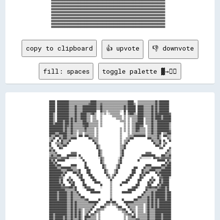
copy to clipboard
👍 upvote
👎 downvote
fill: spaces
toggle palette ▓→✊🏽
██████  ████████████▒▒▒▒▒▒▒▒▒▒▒▒▒▒▒▒▒▒▒▒▒▒██████▒▒▒▒▒▒▒▒▒▒▒▒▒▒▒▒▒▒▒▒▒▒▒▒▒▒▒▒▒▒▒▒██████    ▒▒▒▒▒▒▒▒▒▒▒▒▒▒▒▒▒▒██▒▒██████████  

██████  ████████████▒▒▒▒▒▒▒▒▒▒▒▒▒▒▒▒▒▒▒▒▓▓██████▒▒▒▒▓▓▒▒▒▒▒▒▒▒▒▒▒▒▒▒▒▒▒▒▒▒▒▒▒▒▒▒██████▒▒  ▒▒▒▒▒▒▒▒▒▒▒▒▒▒▒▒▒▒██▒▒██████████  

██████  ████████████▒▒▒▒▒▒██▒▒▒▒▒▒██████████████▒▒▒▒██▒▒▒▒▒▒▒▒▒▒▒▒▒▒▒▒▒▒▒▒▒▒██▒▒████████  ██████▒▒▒▒▒▒▒▒██▒▒██▒▒██████████  

██████  ████████████▒▒▒▒▒▒██▒▒▒▒▒▒██████████████▒▒▒▒██▒▒▒▒▒▒▒▒▒▒▒▒▒▒▒▒▒▒▒▒▒▒██▒▒████████  ██████▒▒▒▒▒▒▒▒██▒▒██▒▒██████████  

██████  ████████████▒▒▒▒▒▒██▒▒▒▒▒▒██████████████    ██▒▒▒▒░░▒▒▒▒▒▒▒▒▒▒▒▒░░  ██  ████████  ██████▒▒▒▒▒▒▒▒██▒▒██▒▒██████████  

████▒▒  ████████████▒▒▒▒▒▒██▒▒▒▒██████▒▒▒▒▓▓██▒▒    ▒▒░░▒▒  ░░▒▒▒▒▒▒▒▒▒▒    ▓▓  ▓▓████▒▒░░██████▒▒▒▒▒▒▒▒██▒▒██▓▓██████████▓▓

████▒▒  ████████████▒▒▒▒▒▒██▒▒▒▒██████▒▒▒▒  ▒▒▒▒    ▒▒          ▒▒▒▒▒▒▒▒▒▒  ▒▒  ▒▒▒▒▒▒▒▒▒▒██████▒▒▒▒▒▒▒▒██▒▒██████▒▒████████

████▒▒  ████████████▒▒██▒▒██▒▒▒▒██████▒▒▒▒  ▒▒▒▒    ▒▒              ▒▒▒▒▒▒  ▒▒  ▒▒  ▒▒▒▒▒▒██████  ▒▒▒▒▒▒██▒▒██████▒▒████████

████▒▒  ██████▒▒████▒▒██▒▒██▒▒▒▒▒▒████▒▒▒▒  ▒▒▒▒▒▒  ▒▒                  ▒▒▒▒▒▒  ▒▒  ▒▒▒▒▒▒██████  ▒▒▒▒▒▒██▒▒▒▒██████████████

████▒▒████████▒▒████▒▒██▒▒▒▒▒▒▒▒▒▒██████▒▒▒▒▒▒▒▒▒▒  ▒▒                      ▒▒  ▒▒  ▒▒▒▒████████  ▒▒▒▒▒▒██▒▒▒▒████████████▒▒

██████████████▒▒██▓▓▒▒██▒▒▒▒▒▒▒▒▒▒▓▓████▒▒▒▒▒▒▒▒▒▒  ▒▒                      ▒▒  ▒▒  ▒▒▒▒████▓▓▓▓    ▒▒▒▒██▒▒▒▒████████████▒▒

██████████████▒▒██▒▒▒▒██▒▒▒▒▒▒▒▒▒▒▒▒██▒▒▒▒▒▒▒▒  ▒▒                      ▒▒  ▒▒  ▒▒  ▒▒▒▒████▒▒▒▒▒▒  ▒▒▒▒██▒▒▒▒████████████▒▒

██████████████▒▒██▒▒▒▒██▒▒▒▒░░▒▒▒▒▒▒▓▓▒▒▒▒▒▒▒▒  ▒▒                      ▒▒  ▒▒  ▒▒  ▒▒▒▒██▓▓▒▒▒▒▒▒  ▒▒▒▒██▒▒▒▒████████████▓▓

██████▒▒▒▒████████▒▒▒▒██▒▒▒▒  ▒▒▒▒  ▒▒▒▒▒▒▒▒▒▒  ▒▒                      ▒▒      ▒▒  ▒▒▒▒▒▒▒▒▒▒▒▒▒▒  ▒▒▒▒██▒▒▒▒████  ▒▒▒▒████

██▒▒▒▒████▒▒▒▒████▒▒▒▒▒▒▒▒▒▒  ████  ████▒▒▒▒▒▒  ▒▒                      ▒▒      ▒▒▒▒▒▒████████████  ▒▒▒▒▒▒▒▒▒▒██▒▒  ████▒▒▒▒

▒▒▒▒██    ██▒▒████▒▒▒▒██████            ██▓▓▒▒▒▒▒▒                      ▒▒    ▒▒▒▒████              ████▒▒▒▒▒▒██▒▒      ▓▓▒▒

▒▒██    ██  ██▒▒▒▒▒▒██                      ██▒▒▒▒                      ▒▒  ▒▒▒▒██                      ██▒▒▒▒▒▒██  ██    ██

██    ▒▒▒▒▒▒██▒▒▒▒██                          ██▒▒                      ▒▒  ▒▒██                          ██▒▒▒▒██  ▒▒▓▓    

██      ██▒▒▒▒████                              ██▒▒                    ▒▒▒▒██                              ████▒▒  ██      

▒▒▓▓      ██▓▓                                  ██▒▒                    ▒▒▒▒██                                  ▓▓▓▓      ▓▓

██▒▒██                                            ██▒▒                  ▒▒██                                            ██▒▒

▒▒▒▒▒▒▓▓              ▓▓▓▓▓▓                      ██▒▒                  ▒▒██                      ▓▓▓▓▓▓              ▓▓▒▒▒▒

▒▒██▒▒▒▒████      ██████████  ██                  ██▒▒                  ▒▒██                  ██████████████      ████▒▒▒▒██

▓▓▓▓▓▓▓▓▒▒▒▒▓▓▓▓▓▓██░░░░░░░░  ░░▓▓                ░░▓▓▒▒              ░░██░░                ▒▒░░░░░░░░░░  ██▓▓▓▓▒▒▓▓▓▓▓▓▓▓▓▓

██▒▒██  ████████                  ██                ██▒▒              ▒▒██                ██                  ████████  ██▒▒

████▒▒██                            ██              ██▒▒              ▒▒██                                            ██▒▒██

██████▒▒████          ██████        ██                ██▒▒          ▒▒██                          ██████          ████▒▒████

████████▒▒▒▒██████████▒▒▒▒▒▒        ████              ██▒▒          ▒▒██              ████      ██▒▒▒▒▒▒██████████▒▒▒▒██████

████████████▒▒▒▒▒▒██████▒▒▒▒▒▒██      ████              ██▒▒      ▒▒██              ████      ██▒▒▒▒▒▒██████▒▒▒▒▒▒██████████

██████████████▒▒██      ████▒▒██      ████              ██▒▒      ▒▒██              ████      ██▒▒████      ██▒▒████████████

████████████▒▒██            ██▒▒██      ████              ██▒▒  ▒▒██              ████      ██▒▒██            ██▒▒██████████

██████████▓▓▓▓░░    ▓▓        ▓▓██        ████            ░░▓▓░░▓▓              ▓▓██        ██▓▓        ▓▓      ▓▓▓▓██████░░

██████████▒▒██    ██▒▒██        ████        ████              ██              ████        ████        ██▒▒██    ██▒▒██████  

██████████▒▒██      ██▒▒██        ██          ██████          ▒▒          ██████          ██        ██▒▒██      ██▒▒██████  

████████████▒▒██      ████        ████              ██        ▒▒        ██              ████        ████      ██▒▒████████  

████████████▓▓▓▓▓▓▓▓████▒▒██      ░░██▓▓▓▓          ░░        ▒▒                    ▓▓████░░      ▓▓▓▓██▓▓▓▓██▒▒▓▓████▒▒██  

████████████████▒▒▒▒▒▒▒▒▒▒██          ████████                ▒▒                ████████          ██▒▒▒▒▒▒▒▒▒▒████████▒▒██  

████████▒▒████████▒▒▒▒██▒▒▒▒██            ██████████          ▒▒          ██████████            ██▒▒▒▒▒▒██▒▒██████████▒▒████

████████▒▒████████▒▒▒▒██▒▒▒▒▒▒██                              ▒▒                              ██▒▒▒▒▒▒▒▒██▒▒██████████▒▒████

████████▒▒████████▒▒▒▒██▒▒▒▒▒▒▒▒████                          ▒▒                          ████▒▒▒▒▒▒██▒▒██▒▒██████████▒▒████

████████▒▒████████▒▒▒▒██▒▒▒▒▒▒▒▒▒▒▒▒▓▓██          ██          ██          ██          ████▒▒▒▒▒▒▒▒▒▒██▒▒██▒▒██▒▒██████▒▒████

██████████████████▒▒▒▒██▒▒██▒▒▒▒▒▒▒▒▒▒▒▒██████████        ████▒▒████        ██████████▒▒▒▒▒▒▒▒▒▒▒▒▒▒██▒▒██▒▒██▒▒████████████

██████████████████▒▒▒▒██▒▒██▒▒▒▒▒▒▒▒▒▒▒▒▒▒▒▒▒▒██        ▓▓▒▒▒▒  ▒▒▒▒▓▓        ██▒▒▒▒▒▒▒▒▒▒▒▒▒▒▒▒  ▒▒██▒▒██▒▒██▒▒████████████

██████████████████▒▒▒▒██▒▒██▒▒▒▒▒▒▒▒▒▒▒▒▒▒▒▒██      ████▒▒          ▒▒████      ██▒▒▒▒▒▒  ▒▒▒▒▒▒  ▒▒██▒▒██▒▒██▒▒████████████

██████████████████▒▒▒▒██▒▒██▒▒▓▓▒▒  ▒▒▒▒▒▒██    ▓▓▓▓▒▒▒▒              ▒▒▒▒▓▓██    ▓▓▒▒▒▒  ▒▒▒▒▒▒  ▒▒██▒▒▒▒▒▒████████████████

██████████████████▒▒▒▒██▒▒██▒▒██▒▒  ▒▒▒▒██    ██▒▒▒▒                      ▒▒▒▒██    ██▒▒  ▒▒▒▒▒▒  ▒▒██▒▒▒▒▒▒████████████████

████▒▒████████████▒▒▒▒██▒▒██▒▒██▒▒  ▒▒██  ▓▓▓▓▒▒  ▒▒                        ▒▒▒▒▓▓▓▓  ▓▓  ▒▒▒▒▒▒▒▒▒▒██▒▒▒▒▒▒██████▒▒████████

████▒▒████████▒▒██▒▒▒▒██▒▒██▒▒██▒▒  ██████▒▒▒▒▒▒  ▒▒                        ▒▒  ▒▒▒▒████  ▒▒▒▒▒▒▒▒▒▒██▒▒▒▒▒▒██████▒▒████████

████▒▒████████▒▒██▒▒▒▒██▒▒▒▒▒▒██▒▒  ██▒▒▒▒▒▒▒▒▒▒  ▒▒                        ▒▒  ▒▒▒▒▒▒▒▒▓▓▓▓▒▒▒▒▒▒▒▒██▒▒▒▒▒▒██████▒▒████████
