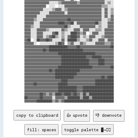
▓▓▓▓▓▓▓▓▓▓▓▓▓▓▓▓░░░░░░▒▒▓▓▓▓▓▓▓▓▓▓▒▒▓▓▓▓▓▓▓▓▓▓▓▓▓▓▓▓░░▒▒░░

▓▓▓▓▓▓▓▓▓▓▓▓▓▓  ░░░░  ░░░░▓▓▓▓▓▓▓▓▓▓▓▓▓▓▓▓▓▓▓▓▓▓▓▓▒▒▒▒░░░░

▓▓▓▓▓▓▓▓▓▓▓▓░░░░░░▒▒▓▓▓▓░░▒▒▓▓▓▓▓▓▓▓▓▓▓▓▓▓▓▓▓▓▓▓▓▓░░▓▓░░▒▒

▓▓▓▓▓▓▓▓▓▓░░░░░░▓▓▓▓▓▓▓▓▓▓░░▓▓▓▓▓▓▓▓▓▓▓▓▓▓▓▓▓▓▓▓▓▓░░▓▓░░▒▒

▓▓▓▓▓▓▓▓░░░░░░▓▓▓▓▓▓▓▓▓▓▓▓▓▓▓▓▓▓▓▓▓▓▓▓▓▓▓▓▓▓▓▓▓▓▓▓░░▓▓░░▓▓

▓▓▓▓▓▓▒▒░░░░▓▓▓▓▓▓▓▓▓▓▓▓▓▓▓▓██▓▓▓▓▓▓▓▓▓▓▓▓▓▓▓▓▓▓▓▓░░░░▒▒▓▓

▓▓▓▓▓▓░░░░▓▓▓▓▓▓▓▓▓▓▓▓████▓▓▓▓██░░▓▓▓▓▓▓▓▓▓▓▓▓██▒▒░░░░▓▓▓▓

▓▓▓▓▒▒░░░░▓▓▓▓▓▓▓▓▓▓▓▓▓▓▓▓██▒▒░░░░░░▓▓▓▓▓▓▓▓▓▓░░▒▒░░░░▓▓▓▓

▓▓▓▓░░░░▓▓▓▓▓▓▒▒░░░░░░░░▓▓▒▒░░░░▓▓▓▓░░▓▓▓▓░░░░▒▒▒▒░░▓▓▓▓▓▓

▓▓▓▓░░░░▓▓▓▓░░░░░░▓▓██░░▒▒░░░░████▓▓▒▒▓▓  ░░▓▓▓▓░░░░▓▓▓▓▓▓

▓▓▓▓░░░░▓▓▓▓░░▒▒▓▓██▒▒░░▒▒░░▓▓████▓▓░░▒▒░░▓▓▓▓░░░░▒▒▓▓▓▓▓▓

▓▓██  ░░██▓▓▓▓██▓▓░░░░░░▓▓░░██████▒▒░░░░▒▒▓▓░░░░▓▓▓▓░░▓▓▓▓

▓▓▓▓▓▓░░  ░░░░░░░░░░▒▒██▓▓  ▒▒▓▓░░░░▓▓▒▒░░░░░░▓▓▓▓▓▓▒▒▒▒▓▓

▓▓▓▓▓▓▓▓▓▓▓▓▓▓▓▓████████████▓▓▓▓▓▓██▓▓▓▓▓▓▓▓▓▓▓▓▓▓▓▓▓▓▓▓██

▓▓▓▓▓▓▓▓▓▓▓▓██▓▓██████████████████████▓▓▓▓▓▓▓▓▓▓▓▓▓▓▓▓▓▓▓▓

▓▓▓▓▓▓▓▓▓▓▓▓▓▓▓▓▓▓▓▓▓▓████████████████████████▓▓▓▓▓▓▓▓▓▓▓▓

▓▓▓▓▓▓▓▓▓▓▓▓▓▓▓▓▓▓▓▓▓▓▓▓████████████████▓▓▓▓██████▓▓▓▓▓▓▓▓

▓▓▓▓▓▓▓▓▓▓▓▓▓▓▓▓▓▓▓▓▓▓▓▓██████████████████▓▓▓▓▓▓████▓▓▓▓▓▓

▓▓▓▓▓▓▓▓▓▓▓▓▓▓▓▓▓▓▓▓▓▓▓▓██████████████████▓▓▓▓▓▓████▓▓▓▓▓▓

▓▓▓▓▓▓▓▓▓▓▓▓▓▓▓▓▓▓▓▓▓▓██████████████████████▓▓▓▓▓▓▓▓▓▓▓▓██

▓▓▓▓▓▓▓▓▓▓▓▓▓▓▓▓██▓▓████████████████▓▓▓▓▓▓▓▓▓▓▓▓▓▓▓▓▓▓▓▓▓▓

▓▓▓▓▓▓▓▓▓▓▓▓▓▓▓▓▓▓▓▓██████████████▓▓▓▓▓▓▓▓▓▓▓▓▓▓▓▓▓▓▓▓▓▓▓▓

▓▓▓▓▓▓▓▓▓▓▓▓▓▓▓▓▓▓▓▓████████████▓▓▓▓▓▓▓▓▓▓▓▓▓▓▓▓▓▓██▓▓████

▓▓▓▓▓▓▓▓▓▓▓▓▓▓▓▓▓▓▓▓▓▓▓▓████▓▓▓▓▓▓▓▓▓▓▓▓▓▓▓▓▓▓████████████

▓▓▓▓▓▓██▓▓▓▓▓▓▓▓▓▓▓▓▓▓██████▓▓▓▓▓▓▓▓▓▓▓▓▓▓▓▓▓▓████████████

▓▓▓▓▓▓▓▓▓▓▓▓▓▓▓▓▓▓▓▓▓▓████████████▓▓▓▓████████████████████

▓▓▓▓▓▓▓▓▓▓▓▓▓▓▓▓▓▓▓▓▓▓████████████▓▓▓▓████████████████████

▓▓▓▓▓▓▓▓▓▓██▓▓▒▒▓▓▒▒████▓▓████▓▓██▓▓▒▒██▒▒████████████████

██▓▓▓▓▓▓▓▓██▓▓▓▓▓▓░░▓▓▓▓▓▓▒▒████████▒▒████▒▒██████████████

copy to clipboard
👍 upvote
👎 downvote
fill: spaces
toggle palette ▓→✊🏽