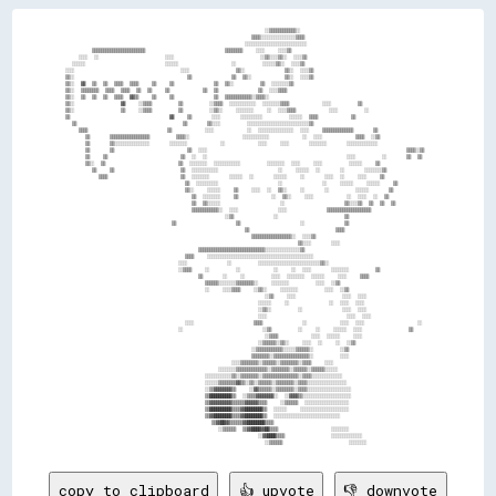
                                                              ░░▒▒▒▒▒▒▒▒▒▒▒▒░░                                      

                                                          ▒▒▒▒░░░░░░░░░░░░░░░░▒▒▒▒                                  

                                                        ░░░░░░░░░░░░░░░░░░░░░░░░░░░░                                

          ▒▒▒▒▒▒▒▒▒▒▒▒▒▒▒▒▒▒▒▒▒▒▒▒                        ▒▒▒▒▒▒▒▒    ░░░░    ░░░░▒▒                                

      ░░░░  ░░                    ░░░░                          ░░▒▒░░░░▒▒░░  ░░░░▒▒                                

    ░░░░░░                        ░░░░░░                ░░        ░░░░░░▒▒░░  ░░░░▒▒                                

  ░░░░                                ░░░░              ▒▒░░            ▒▒░░  ░░░░▒▒                                

  ▒▒░░                                  ▒▒            ▒▒  ▒▒░░          ▒▒░░  ░░░░▒▒                                

  ▒▒░░  ▓▓  ▒▒  ▒▒  ▒▒▒▒  ▒▒▒▒    ▒▒    ▒▒            ▒▒  ▒▒░░        ▒▒  ░░░░░░░░▒▒                                

  ▒▒░░  ▒▒▒▒▒▒▒▒  ▒▒▒▒  ▒▒▒▒  ▒▒  ▒▒    ▒▒          ▒▒  ▒▒            ▒▒  ░░░░▒▒▒▒                                  

  ▒▒░░  ▒▒  ▒▒  ▒▒  ▒▒▒▒  ▓▓▒▒    ▒▒    ▒▒            ▒▒  ▒▒▒▒▒▒▒▒▒▒▒▒░░▒▒▒▒░░                                      

  ▒▒░░              ▓▓    ░░▒▒▒▒        ▒▒        ░░▒▒▒▒  ░░░░░░░░░░░░  ░░░░░░░░▒▒▒▒          ░░░░        ▒▒        

  ▒▒░░              ▒▒    ░░▒▒▒▒        ▒▒        ░░▒▒░░    ░░░░░░░░    ░░  ░░░░▒▒▒▒          ░░░░        ░░        

  ▒▒                              ▓▓    ▒▒      ░░░░      ░░░░░░░░░░        ░░░░░░  ▒▒▒▒          ▒▒                

    ▒▒                                ▒▒      ▒▒░░░░        ░░░░░░░░░░░░░░░░░░░░░░░░░░░░▒▒                          

      ▒▒▒▒                        ▒▒          ░░░░          ░░  ░░░░░░░░░░░░░░░░  ░░░░    ▒▒▒▒▒▒▒▒▒▒▒▒▒▒      ▒▒    

        ▒▒      ▒▒▒▒▒▒▒▒▒▒▒▒▒▒▒▒▒▒        ▒▒▒▒░░                ░░░░░░░░░░░░          ░░  ░░░░          ▒▒▒▒  ░░▒▒  

        ▒▒      ▒▒░░░░░░░░░░░░░░░░      ░░░░░░░░          ░░          ░░░░    ░░░░      ░░░░░░░░      ░░░░░░░░░░░░░░

        ▒▒      ▒▒                      ▒▒  ░░░░                                                            ▒▒▒▒░░▒▒

        ▒▒    ▒▒                      ▒▒  ░░  ░░                                          ░░░░        ░░      ▒▒  ▒▒

        ▒▒░░  ▒▒                      ▒▒  ░░░░░░░░  ░░░░░░░░░░░░        ░░░░░░░░  ░░░░    ░░░░        ░░░░░░    ▒▒  

          ▒▒    ▒▒                    ▒▒  ░░░░░░░░░░░░                  ░░    ░░░░░░  ░░      ░░      ░░░░░░░░▒▒    

            ▒▒▒▒                      ▒▒  ░░░░░░░░      ░░░░░░  ░░      ░░░░░░    ░░      ░░░░  ░░    ░░░░    ▒▒    

                                      ▒▒  ░░░░░░░░░░                  ░░            ░░    ░░░░░░    ░░░░░░    ▒▒    

                                      ▒▒░░    ░░░░░░    ▒▒    ░░░░  ░░  ▒▒░░    ░░      ░░        ░░░░░░      ▒▒    

                                        ▒▒  ░░░░░░░░    ▒▒          ░░  ▒▒░░    ░░░░          ░░  ░░░░  ░░  ▒▒      

                                        ▒▒  ▒▒░░░░░░                  ░░                  ▒▒░░░░▒▒  ▒▒  ▒▒  ▒▒      

                                        ▒▒▒▒▒▒▒▒▒▒▒▒░░  ░░░░            ░░░░            ▒▒▒▒▒▒▒▒▒▒▒▒▒▒▒▒▒▒▒▒        

                                                  ░░▒▒            ░░                    ▒▒                          

                                  ▒▒                  ▒▒                  ░░            ▒▒                          

                                                        ▒▒                          ▒▒▒▒                            

                                                          ▒▒▒▒▒▒▒▒▒▒▒▒▒▒▒▒▒▒░░  ░░░░▒▒                              

                                                                        ▒▒░░░░      ░░░░                            

                                          ▒▒▒▒▒▒▒▒▒▒▒▒▒▒▒▒▒▒▒▒▒▒▒▒▒▒▒▒▒▒░░░░░░░░░░░░░░░░▒▒                          

                                      ▒▒▒▒    ░░░░░░░░░░░░░░░░░░░░░░░░░░░░░░░░░░░░░░░░░░░░░░░░                      

                                    ░░░░            ░░        ░░░░░░░░░░░░░░░░░░░░░░░░░░░░▒▒░░                      

                                    ░░▒▒▒▒    ░░        ░░          ░░    ░░  ░░░░      ░░░░░░░░        ▒▒          

                                          ▒▒      ░░    ░░        ░░░░  ░░░░░░░░  ░░░░░░    ░░░░    ▒▒▒▒            

                                            ▒▒▒▒▒▒░░░░░░░░▒▒▒▒▒▒▒▒░░    ░░░░░░░░        ░░░░  ░░▒▒                  

                                            ░░    ░░░░▒▒▒▒    ░░▒▒░░    ░░░░░░░░        ░░░░  ░░▒▒                  

                                                              ░░▒▒    ░░░░              ░░░░  ░░░░                  

                                                            ░░░░░░    ░░            ░░  ░░░░  ░░░░                  

                                                            ░░▒▒░░        ░░            ░░░░  ░░░░                  

                                                            ░░░░                        ░░░░  ░░░░                  

                                      ░░░░                  ▒▒▒▒            ░░          ░░░░  ░░░░                ░░

                                    ░░                        ░░▒▒        ░░    ░░    ░░░░░░  ░░░░              ▒▒  

                                                              ░░▒▒▒▒          ░░░░  ░░░░░░    ░░░░                  

                                                            ░░▒▒▒▒▒▒░░▒▒░░    ░░░░  ░░    ░░  ░░▒▒                  

                                                          ░░▒▒▒▒▒▒▒▒▒▒▒▒░░░░░░▒▒▒▒▒▒░░        ░░▒▒                  

                                                          ▒▒▒▒▒▒▒▒░░▒▒▒▒▒▒▒▒▒▒▒▒▒▒▒▒░░        ░░░░                  

                                                    ░░░░▒▒▒▒▒▒▒▒░░▒▒▒▒▒▒░░▒▒▒▒▒▒▒▒░░▒▒▒▒    ░░░░                    

                                                ░░░░░░░░▒▒▒▒▒▒▒▒▒▒▒▒▒▒░░▒▒▒▒▒▒▒▒░░▒▒▒▒▒▒░░▒▒▒▒▒▒░░░░░░              

                                            ░░░░░░░░░░░░▒▒░░▒▒▒▒▒▒▒▒░░▒▒▒▒▒▒▒▒▒▒▒▒▒▒▒▒░░▒▒▒▒░░░░░░░░░░░░░░          

                                            ░░░░░░▒▒▒▒▒▒▒▒▓▓▒▒░░▒▒░░▒▒▒▒▒▒░░▒▒▒▒▒▒▒▒░░▒▒▒▒░░░░░░░░░░░░░░░░░░        

                                            ░░▒▒▓▓▓▓▓▓▓▓▒▒    ░░▓▓▒▒▒▒▒▒░░▒▒▒▒▒▒▒▒░░▒▒▒▒░░░░░░░░░░░░░░░░░░░░        

                                            ▒▒██████████▒▒  ░░▒▒▒▒▓▓▓▓▓▓▓▓░░  ░░▓▓▓▓▒▒░░░░░░░░░░░░░░░░░░░░░░        

                                            ▒▒▓▓▓▓▓▓▓▓▓▓▒▒▒▒▒▒▓▓▓▓▓▓▒▒▒▒    ░░▒▒▒▒▒▒  ░░░░░░░░░░░░░░░░░░░░          

                                            ▒▒██████████▒▒▒▒▓▓████████▒▒  ░░░░░░    ░░░░░░░░░░░░░░░░░░░░░░          

                                            ▒▒▓▓████████▒▒▒▒▓▓████████▒▒  ░░░░░░░░░░░░░░░░░░░░░░░░░░░░░░            

                                              ▒▒▓▓██▓▓▒▒▒▒▒▒▓▓████████▒▒▒▒                                          

                                                ░░▒▒▒▒▒▒  ▒▒▓▓████▓▓██▒▒▒▒                ░░░░░░░░                  

                                                            ░░▓▓████▒▒▒▒              ░░░░░░░░░░░░░░                

copy to clipboard
👍 upvote
👎 downvote