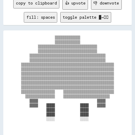
copy to clipboard
👍 upvote
👎 downvote
fill: spaces
toggle palette ▓→✊🏽
                ▒▒▒▒▒▒▒▒▒▒▒▒                

                ▒▒▒▒▒▒▒▒▒▒▒▒                

        ▒▒▒▒▒▒▒▒▒▒▒▒▒▒▒▒▒▒▒▒▒▒▒▒▒▒▒▒        

        ▒▒▒▒▒▒▒▒▒▒▒▒▒▒▒▒▒▒▒▒▒▒▒▒▒▒▒▒        

    ▒▒▒▒▒▒▒▒▒▒▒▒▒▒▒▒▒▒▒▒▒▒▒▒▒▒▒▒▒▒▒▒▒▒▒▒    

    ▒▒▒▒▒▒▒▒▒▒▒▒▒▒▒▒▒▒▒▒▒▒▒▒▒▒▒▒▒▒▒▒▒▒▒▒    

▒▒▒▒▒▒▒▒▒▒▒▒▒▒▒▒▒▒▒▒▒▒▒▒▒▒▒▒▒▒▒▒▒▒▒▒▒▒▒▒▒▒▒▒

▒▒▒▒▒▒▒▒▒▒▒▒▒▒▒▒▒▒▒▒▒▒▒▒▒▒▒▒▒▒▒▒▒▒▒▒▒▒▒▒▒▒▒▒

▒▒▒▒▒▒▒▒▒▒▒▒▒▒▒▒▒▒▒▒▒▒▒▒▒▒▒▒▒▒▒▒▒▒▒▒▒▒▒▒▒▒▒▒

▒▒▒▒▒▒▒▒▒▒▒▒▒▒▒▒▒▒▒▒▒▒▒▒▒▒▒▒▒▒▒▒▒▒▒▒▒▒▒▒▒▒▒▒

▒▒▒▒▒▒▒▒▒▒▒▒▒▒▒▒▒▒▒▒▒▒▒▒▒▒▒▒▒▒▒▒▒▒▒▒▒▒▒▒▒▒▒▒

▒▒▒▒▒▒▒▒▒▒▒▒▒▒▒▒▒▒▒▒▒▒▒▒▒▒▒▒▒▒▒▒▒▒▒▒▒▒▒▒▒▒▒▒

▒▒▒▒▒▒▒▒▒▒▒▒▒▒▒▒    ▒▒▒▒▒▒▒▒▒▒▒▒▒▒▒▒▒▒▒▒▒▒▒▒

  ▒▒▒▒▒▒▒▒▒▒▒▒▒▒    ▒▒▒▒▒▒▒▒▒▒▒▒▒▒▒▒▒▒▒▒▒▒  

    ▓▓▓▓                            ▓▓▓▓    

    ▓▓▓▓    ████            ████    ▓▓▓▓    

            ████            ████            

            ████            ████            

            ░░░░            ░░░░            
