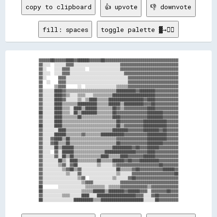
copy to clipboard
👍 upvote
👎 downvote
fill: spaces
toggle palette ▓→✊🏽
▓▓▓▓▓▓██▓▓▓▓▓▓████▓▓██████▓▓▓▓▓▓██▓▓▓▓▓▓▓▓▓▓▓▓▓▓▓▓▓▓▓▓▓▓▓▓▓▓▓▓▓▓▓▓▓▓▓▓▓▓

▓▓░░░░  ░░░░░░▓▓▓▓░░░░░░░░░░░░░░░░░░░░░░░░▓▓▓▓▓▓▓▓▓▓▓▓▓▓▓▓▓▓▓▓▓▓▓▓▓▓▓▓▓▓

▓▓░░    ░░░░▓▓▓▓░░░░░░░░  ░░░░░░░░░░░░░░░░▓▓▓▓▓▓▓▓▓▓▓▓▓▓▓▓▓▓▓▓▓▓▓▓▓▓▓▓▓▓

▓▓░░░░  ░░░░▓▓▓▓░░░░░░░░░░░░░░░░░░░░░░░░░░░░▓▓▓▓▓▓▓▓▓▓▓▓▓▓▓▓▓▓▓▓▓▓▓▓▓▓▓▓

▓▓░░      ▓▓▓▓░░░░░░░░░░░░░░░░░░░░░░░░░░░░░░░░▓▓▓▓▓▓▓▓▓▓▓▓▓▓▓▓▓▓▓▓▓▓▓▓▓▓

▓▓  ░░    ▓▓▓▓░░░░░░░░░░░░░░░░░░░░░░░░░░░░░░░░▓▓▓▓▓▓▓▓▓▓▓▓▓▓▓▓▓▓▓▓▓▓▓▓▓▓

▓▓      ▒▒▓▓▓▓      ░░  ░░░░░░░░░░░░░░░░▒▒▒▒▒▒▓▓▓▓▓▓▓▓▓▓▓▓▓▓▓▓▓▓▓▓▓▓▓▓▓▓

▓▓░░░░░░████▓▓▒▒▒▒▒▒▒▒▒▒▒▒▒▒▒▒▒▒▒▒▒▒▒▒▒▒██████████▓▓████████▓▓▓▓▓▓▓▓▓▓▓▓

▓▓░░░░░░████▓▓▒▒░░░░▒▒▒▒░░░░▒▒▒▒▒▒▒▒▒▒██████████████████████▓▓▓▓▓▓▓▓▓▓▓▓

▓▓░░░░░░████▓▓░░░░░░▒▒░░▒▒████▒▒▒▒▒▒██████████████████▓▓████▓▓▓▓▓▓▓▓▓▓▓▓

▓▓░░░░░░████▒▒▒▒▒▒▒▒██████████▒▒▒▒▒▒██████▒▒██████████▓▓▓▓██▓▓▓▓▓▓▓▓▓▓▓▓

▓▓░░░░░░████▒▒▒▒░░████▒▒██████▒▒▒▒▒▒▒▒██▓▓▒▒▓▓▓▓▓▓▓▓▓▓▓▓████▓▓▓▓▓▓▓▓▓▓▓▓

██░░░░░░████▒▒▒▒░░██▒▒████████▒▒▒▒▒▒▒▒██▓▓▓▓▓▓▓▓▓▓▓▓▓▓▓▓████████▓▓▓▓▓▓▓▓

▓▓░░░░░░████▒▒▒▒▒▒▒▒██▒▒▒▒▒▒▒▒▒▒▒▒▒▒▒▒████▓▓▓▓▓▓▓▓▓▓▓▓▓▓████████▓▓▓▓▓▓▓▓

▓▓░░░░░░████▒▒▒▒▒▒▒▒▒▒▒▒▒▒▒▒▒▒▒▒▒▒▒▒▒▒▒▒██▓▓▓▓▓▓▓▓▓▓▓▓████████████▓▓▓▓▓▓

██░░░░░░████▒▒▒▒▒▒▒▒▒▒▒▒▒▒▒▒▒▒▒▒▒▒▒▒▒▒▒▒██▒▒▓▓▓▓▓▓▓▓▓▓████████████▓▓▓▓▓▓

▓▓░░░░░░░░████▒▒▒▒▒▒▒▒▒▒▒▒▒▒▒▒▒▒▒▒▒▒▒▒████████▓▓▓▓▓▓▓▓████████▓▓██▓▓▓▓▓▓

▓▓░░░░░░██████▒▒▒▒▒▒▒▒▓▓▒▒▒▒▒▒▒▒████████████▓▓▓▓▓▓▓▓▓▓▓▓██████████▓▓▓▓▓▓

▓▓░░░░▓▓████▒▒██▒▒▒▒▒▒▒▒▒▒▒▒▒▒▒▒▒▒▒▒▒▒▒▒▓▓▓▓▓▓▓▓▓▓▓▓▓▓▓▓██████████▓▓▓▓▓▓

▓▓░░░░▓▓██▒▒▒▒██▒▒▒▒▒▒▒▒▒▒▒▒▒▒▒▒▒▒▒▒▒▒▒▒██▓▓▓▓▓▓▓▓▓▓▓▓▓▓████████▓▓▓▓▓▓▓▓

▓▓░░░░░░██▒▒██████▒▒▒▒▒▒▒▒▒▒▒▒▒▒▒▒▒▒▒▒██████████▓▓██▓▓▓▓██████▓▓▓▓▓▓▓▓▓▓

▓▓░░░░  ▓▓░░██████▒▒▒▒▒▒▒▒▒▒▒▒▒▒▒▒████████████████▓▓▓▓▓▓████▓▓▓▓▓▓▓▓▓▓▓▓

▓▓░░░░░░▓▓░░██▒▒██▒▒▒▒▒▒▒▒▒▒▒▒▒▒████▒▒▒▒▒▒████▓▓▓▓▓▓▓▓██████▓▓▓▓▓▓▓▓▓▓▓▓

▓▓░░░░░░░░██▒▒░░████▒▒▒▒▒▒▒▒▒▒██▒▒▒▒▒▒██████▓▓██▓▓▓▓██████████▓▓▓▓▓▓▓▓▓▓

▓▓░░░░░░░░▒▒▓▓░░▓▓██░░░░░░░░░░▒▒░░░░░░▒▒▓▓▓▓▓▓▓▓▓▓▓▓▓▓▓▓▓▓▓▓▓▓██▓▓▓▓▓▓▓▓

▓▓░░░░░░░░░░▒▒▓▓██▒▒▓▓░░░░░░░░░░░░░░░░░░██▒▒▒▒▒▒▓▓██▓▓▓▓▓▓▓▓▓▓▓▓██████▓▓

▓▓░░░░░░░░░░░░▒▒░░░░▓▓░░░░░░░░░░░░░░░░░░▒▒░░░░░░▓▓▓▓▓▓▓▓▓▓▓▓▓▓▓▓▓▓▓▓▓▓██

▓▓░░░░░░░░░░░░░░░░░░▒▒▓▓  ░░░░░░░░░░░░▒▒░░░░░░▓▓██▓▓▓▓▓▓▓▓▓▓▓▓▓▓▓▓▓▓▓▓▓▓

▓▓░░░░░░░░░░░░░░░░░░░░▒▒▓▓▓▓░░░░░░░░░░░░░░▓▓▓▓▓▓▓▓▓▓▓▓▓▓▓▓▓▓▓▓▓▓▓▓▓▓▓▓▓▓

██        ░░░░░░░░░░░░░░▒▒▒▒▒▒▒▒▒▒░░▒▒▒▒▒▒▓▓▓▓▓▓▓▓▓▓▓▓▓▓▒▒▓▓▓▓▓▓▓▓▓▓▓▓▓▓

██░░░░░░░░░░░░░░░░░░░░▒▒▒▒▒▒██████▒▒████████▓▓██████▓▓▓▓░░▓▓▓▓▓▓▓▓██▓▓▓▓

▓▓░░░░░░░░░░▒▒▒▒░░░░░░████░░░░████████████████████▓▓▓▓░░░░▓▓██▓▓▓▓▓▓▓▓▓▓
