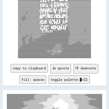
copy to clipboard
👍 upvote
👎 downvote
fill: spaces
toggle palette ▓→✊🏽
▓▓▓▓▓▓▓▓▓▓▓▓▓▓▓▓▓▓▓▓▓▓▓▓▓▓▓▓▓▓▓▓▓▓▓▓▓▓▓▓▓▓▓▓▓▓▓▓▓▓▓▓▓▓▓▓▓▓▓▓▓▓▒▒▒▒▒▒▒▒▒▒▒▒▒▒▒▒▒▒▒▒▒▒▒▒▒▒▒▒▒▒▒▒▒▒▒▒▒▒▒▒▒▒▒▒░░░░░░░░░░░░░░░░░░░░░░░░▒▒▒▒▒▒▒▒▒▒▒▒▒▒▒▒▒▒▒▒▒▒▒▒▒▒▒▒▒▒▒▒▒▒▓▓▓▓▓▓▓▓▓▓▓▓▓▓▓▓▓▓▓▓▓▓▓▓▓▓▓▓▓▓▓▓

▓▓▓▓▓▓▓▓▓▓▓▓▓▓▓▓▓▓▓▓▓▓▓▓▓▓▓▓▓▓▓▓▓▓▓▓▓▓▓▓▓▓▓▓▓▓▓▓▓▓▓▓▓▓▓▓▒▒▒▒▒▒▒▒▒▒▒▒▒▒▒▒▒▒▒▒▒▒▒▒▒▒▒▒▒▒▒▒▒▒▒▒░░░░░░░░░░░░░░░░░░░░░░░░░░░░░░░░░░░░░░░░▒▒▒▒▒▒▒▒▒▒▒▒▒▒▒▒▒▒▒▒▒▒▒▒▒▒▒▒▓▓▓▓▓▓▓▓▓▓▓▓▓▓▓▓▓▓▓▓▓▓▓▓▓▓▓▓▓▓▓▓▓▓▓▓

▓▓▓▓▓▓▓▓▓▓▓▓▓▓▓▓▓▓▓▓▓▓▓▓▓▓▓▓▓▓▓▓▓▓▓▓▓▓▓▓▓▓▓▓▓▓▓▓▓▓▓▓▓▓▓▓▒▒▒▒▒▒▒▒▒▒▒▒▒▒▒▒▒▒▒▒▒▒▒▒▒▒▒▒▒▒▒▒▒▒▒▒░░░░░░░░░░░░░░░░░░░░░░░░░░░░░░░░░░░░░░░░▒▒▒▒▒▒▒▒▒▒▒▒▒▒▒▒▒▒▒▒▒▒▒▒▒▒▒▒▒▒▒▒▒▒▓▓▓▓▓▓▓▓▓▓▓▓▓▓▓▓▓▓▓▓▓▓▓▓▓▓▓▓▓▓

▓▓▓▓▓▓▓▓▓▓▓▓▓▓▓▓▓▓▓▓▓▓▓▓▓▓▓▓▓▓▓▓▓▓▓▓▓▓▓▓▓▓▓▓▓▓▓▓▓▓▓▓▓▓▓▓▒▒▒▒▒▒▒▒▒▒▒▒▒▒▒▒▒▒▒▒▒▒▒▒▒▒▒▒▒▒▒▒▒▒▒▒░░░░░░░░░░░░░░░░░░░░░░░░░░░░░░░░░░░░░░▒▒▒▒▒▒▒▒▒▒▒▒▒▒▒▒▒▒▒▒▒▒▒▒▒▒▒▒▒▒▒▒▒▒▒▒▒▒▓▓▓▓▓▓▓▓▓▓▓▓▓▓▓▓▓▓▓▓▓▓▓▓▓▓▓▓

▓▓▓▓▓▓▓▓▓▓▓▓▓▓▓▓▓▓▓▓▓▓▓▓▓▓▓▓▓▓▓▓▓▓▓▓▓▓▓▓▓▓▓▓▓▓▓▓▓▓▓▓▓▓▒▒▒▒▒▒▒▒▒▒▒▒▒▒▒▒▒▒▒▒▒▒▒▒▒▒▒▒▒▒░░░░░░░░░░░░░░░░░░░░░░░░░░░░░░░░░░░░░░░░░░░░░░░░░░▒▒▒▒▒▒▒▒▒▒▒▒▒▒▒▒▒▒▒▒▒▒▒▒▒▒▒▒▒▒▒▒▒▒▒▒▒▒▒▒▓▓▓▓▓▓▓▓▓▓▓▓▓▓▓▓▓▓▓▓▓▓

▓▓▓▓▓▓▓▓▓▓▓▓▓▓▓▓▓▓▓▓▓▓▓▓▓▓▓▓▓▓▓▓▓▓▓▓▓▓▓▓▓▓▓▓▓▓▓▓▓▓▓▓▓▓▓▓▓▓▒▒▒▒▒▒▒▒▒▒▒▒▒▒▒▒▒▒▒▒▒▒▒▒▒▒░░░░░░░░░░░░░░░░░░░░░░░░      ░░░░░░░░░░░░░░░░░░░░░░▒▒▒▒▒▒▒▒▒▒▒▒▒▒▒▒▒▒▒▒▒▒▒▒▒▒▒▒▒▒▒▒▒▒▒▒▒▒▒▒▒▒▒▒▒▒▒▒▓▓▓▓▓▓▓▓▓▓▓▓

▓▓▓▓▓▓▓▓▓▓▓▓▓▓▓▓▓▓▓▓▓▓▓▓▓▓▓▓▓▓▓▓▓▓▓▓▓▓▓▓▓▓▓▓▓▓▓▓▒▒▒▒▒▒▒▒▒▒▒▒▒▒▒▒▒▒▒▒▒▒▒▒▒▒▒▒▒▒▒▒▒▒░░░░░░░░░░░░░░░░░░░░░░░░          ░░░░░░░░░░░░░░░░░░░░░░░░▒▒▒▒▒▒▒▒▒▒▒▒▒▒▒▒▒▒▒▒▒▒▒▒▒▒▒▒▒▒▓▓▓▓▓▓▓▓▓▓▓▓▓▓▓▓▓▓▓▓▓▓▓▓▓▓

▓▓▓▓▓▓▓▓▓▓▓▓▓▓▓▓▓▓▓▓▓▓▓▓▓▓▓▓▓▓▓▓▓▓▓▓▒▒▓▓▓▓▒▒▒▒▒▒▒▒▒▒▒▒▒▒▒▒▒▒▒▒▒▒▒▒▒▒▒▒▒▒▒▒▒▒▒▒▒▒▒▒░░░░░░░░░░░░░░░░░░░░░░                ░░░░░░░░░░░░░░░░░░░░▒▒▒▒▒▒▒▒▒▒▒▒▒▒▒▒▒▒▒▒▒▒▒▒▒▒▓▓▓▓▓▓▓▓▓▓▓▓▓▓▓▓▓▓▓▓▓▓▓▓▓▓▓▓▓▓

▓▓▓▓▓▓▓▓▓▓▓▓▓▓▓▓▓▓▓▓▓▓▓▓▓▓▓▓▓▓▓▓▒▒▒▒▒▒▒▒▒▒▒▒▒▒▒▒▒▒▒▒▒▒▒▒▒▒▒▒▒▒▒▒▒▒▒▒▒▒▒▒░░░░░░░░░░░░░░░░░░░░░░░░░░░░                  ░░░░░░░░░░░░░░░░░░░░▒▒▒▒▒▒▒▒▒▒▒▒▒▒▒▒▒▒▒▒▒▒▒▒▒▒▒▒▒▒▒▒▒▒▓▓▓▓▓▓▓▓▓▓▓▓▓▓▓▓▓▓▓▓▓▓▓▓

▓▓▓▓▓▓▓▓▓▓▓▓▓▓▓▓▓▓▓▓▓▓▓▓▓▓▓▓▓▓▓▓▓▓▓▓▒▒▒▒▒▒▒▒▒▒▒▒▒▒▒▒▒▒▒▒▒▒▒▒▒▒▒▒▒▒░░░░░░░░░░░░░░░░░░░░░░░░░░░░░░░░                          ░░░░░░░░░░░░░░▒▒▒▒▒▒▒▒▒▒▒▒▒▒▒▒▒▒▒▒▒▒▒▒▒▒▒▒▒▒▓▓▓▓▓▓▓▓▓▓▓▓▓▓▓▓▓▓▓▓▓▓▓▓▓▓▓▓

▓▓▓▓▓▓▓▓▓▓▓▓▓▓▓▓▓▓▓▓▓▓▓▓▓▓▓▓▓▓▓▓▓▓▒▒▒▒▒▒▒▒▒▒▒▒▒▒▒▒▒▒▒▒▒▒▒▒▒▒▒▒▒▒▒▒▒▒▒▒▒▒▒▒░░░░░░░░░░░░░░░░░░                                  ░░░░░░░░░░░░░░░░▒▒▒▒▒▒▒▒▒▒▒▒▒▒▒▒▒▒▒▒▒▒▒▒▒▒▓▓▓▓▓▓▓▓▓▓▓▓▓▓▓▓▓▓▓▓▓▓▓▓▓▓▓▓

▓▓▓▓▓▓▓▓▓▓▓▓▓▓▓▓▓▓▓▓▓▓▓▓▓▓▓▓▓▓▓▓▓▓▓▓▒▒▓▓▓▓▒▒▒▒▒▒▒▒▒▒▒▒▒▒▒▒▒▒▒▒▒▒▒▒▒▒▒▒▒▒▒▒▒▒░░░░░░░░░░░░░░░░░░░░                            ░░  ░░░░░░░░░░░░░░░░░░░░▒▒▒▒▒▒▒▒▒▒▒▒▒▒▒▒▒▒▒▒▒▒▒▒▓▓▓▓▓▓▓▓▓▓▓▓▓▓▓▓▓▓▓▓▓▓▓▓

▓▓▓▓▓▓▓▓▓▓▓▓▓▓▓▓▓▓▓▓▓▓▓▓▓▓▓▓▓▓▓▓▓▓▓▓▓▓▓▓▒▒▒▒▒▒▒▒▒▒▒▒▒▒▒▒▒▒▒▒▒▒▒▒▒▒▒▒▒▒▒▒▒▒▒▒▒▒░░░░░░░░░░░░░░░░░░░░                              ░░░░░░░░░░░░░░░░▒▒▒▒▒▒▒▒▒▒▒▒▒▒▒▒▒▒▒▒▒▒▒▒▒▒▒▒▒▒▒▒▒▒▓▓▓▓▓▓▓▓▓▓▓▓▓▓▓▓▓▓

▓▓▓▓▓▓▓▓▓▓▓▓▓▓▓▓▓▓▓▓▓▓▓▓▓▓▓▓▓▓▓▓▓▓▓▓▒▒▒▒▒▒▒▒▒▒▒▒▒▒▒▒▒▒▒▒▒▒▒▒▒▒▒▒▒▒▒▒▒▒▒▒▒▒▒▒▒▒░░▒▒░░░░░░░░░░░░░░░░      ░░░░                  ░░░░░░░░░░░░░░░░░░░░░░▒▒▒▒▒▒▒▒▒▒▒▒▒▒▒▒▒▒▒▒▒▒▒▒▒▒▒▒▒▒▒▒▒▒▓▓▓▓▓▓▓▓▓▓▓▓▓▓

▓▓▓▓▓▓▓▓▓▓▓▓▓▓▓▓▓▓▓▓▓▓▓▓▓▓▓▓▓▓▒▒▒▒▒▒▒▒▒▒▒▒▒▒▒▒▒▒▒▒▒▒▒▒▒▒▒▒▒▒▒▒▒▒▒▒▒▒▒▒▒▒▒▒░░░░░░░░░░░░░░░░░░░░▒▒▒▒░░░░▒▒░░░░                  ░░░░░░░░░░░░░░░░░░░░▒▒▒▒▒▒▒▒▒▒▒▒▒▒▒▒▒▒▒▒▒▒▒▒▒▒▒▒▒▒▒▒▒▒▒▒▒▒▒▒▒▒▓▓▓▓▓▓▓▓
