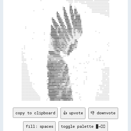
copy to clipboard
👍 upvote
👎 downvote
fill: spaces
toggle palette ▓→✊🏽