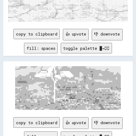
copy to clipboard
👍 upvote
👎 downvote
fill: spaces
toggle palette ▓→✊🏽
░░░░░░░░▒▒▒▒▒▒▒▒▒▒▒▒░░░░░░▒▒▒▒▒▒▒▒▒▒░░░░░░░░▒▒░░░░░░░░░░░░░░    ░░░░▒▒░░░░░░░░▒▒▒▒▒▒▒▒░░░░░░░░▒▒▒▒▒▒▒▒▒▒▒▒▒▒▒▒▒▒▒▒▒▒░░░░░░░░░░░░░░░░░░░░░░░░░░░░░░░░░░░░░░░░░░░░░░░░░░░░░░░░░░

░░░░░░▒▒▒▒▒▒▒▒▒▒▒▒░░░░░░░░░░░░▒▒░░░░░░░░░░▒▒░░░░░░░░░░░░      ░░  ▒▒▒▒░░░░░░▒▒▒▒▒▒▒▒▒▒▒▒▒▒░░▒▒▒▒▒▒▒▒▒▒▒▒▒▒▒▒▒▒▒▒▒▒▒▒▒▒░░░░▒▒░░░░░░░░░░░░░░░░░░░░░░░░░░░░░░░░░░░░░░░░░░░░░░░░░░

▒▒▒▒▒▒▒▒░░░░░░░░░░░░░░░░░░░░░░░░░░░░░░░░░░▒▒░░░░░░░░░░        ▒▒  ▒▒▒▒▒▒░░▒▒▒▒▒▒▒▒▒▒▒▒▒▒▒▒▒▒▒▒▒▒▒▒▒▒▒▒▒▒▒▒▒▒▒▒▒▒▒▒▒▒▒▒▒▒▒▒▒▒▒▒▒▒▒▒▒▒░░░░░░░░░░░░░░░░░░▒▒▒▒░░░░░░░░░░░░░░░░░░░░

░░░░░░░░░░░░░░░░░░░░░░░░░░░░░░░░░░░░░░░░░░▒▒▒▒▒▒▒▒▒▒░░        ▒▒░░░░▒▒▒▒▒▒▒▒▒▒▒▒▒▒▒▒▒▒▒▒▒▒▒▒▒▒▒▒▒▒▒▒▒▒▒▒▒▒▒▒▒▒▒▒▒▒▒▒▒▒▒▒▒▒▒▒▒▒▒▒▒▒▒▒▒▒▒▒▒▒▒▒▒▒░░░░░░▒▒▒▒░░░░░░░░░░░░░░░░░░░░░░

░░░░░░░░░░░░░░░░░░░░░░░░░░░░░░░░░░░░░░░░▒▒          ▒▒      ▒▒▒▒░░  ▒▒▒▒▒▒░░░░            ▒▒▒▒▒▒▒▒▒▒▒▒▒▒▒▒▒▒▒▒▒▒▒▒▒▒▒▒▒▒▒▒▒▒▓▓▓▓▒▒▒▒▒▒▒▒▒▒▒▒▒▒▒▒▒▒▒▒▒▒▒▒▒▒▒▒░░░░░░░░░░░░░░░░░░

░░░░░░░░░░░░░░░░░░░░░░░░▒▒▒▒▒▒▒▒▒▒░░░░▒▒  ░░░░░░░░░░░░      ░░▒▒░░  ▒▒▒▒▒▒░░░░░░            ▒▒▒▒▒▒▒▒▒▒▒▒▒▒░░░░▒▒▒▒▒▒▒▒▒▒▒▒▒▒▒▒▒▒▒▒▒▒▒▒▒▒▒▒▒▒▒▒▒▒▒▒▒▒▒▒▒▒▒▒▒▒▒▒▒▒▒▒░░░░░░▒▒░░░░

░░░░░░░░░░░░░░░░░░░░░░▒▒▒▒▒▒▒▒▒▒▒▒░░                      ░░  ▒▒▒▒░░▓▓▒▒▒▒░░                  ▒▒▒▒▒▒▒▒▒▒▒▒░░░░░░▒▒▒▒▒▒▒▒▒▒▒▒▒▒▓▓▒▒▒▒▒▒▒▒▒▒░░░░▒▒▒▒▒▒▒▒▒▒▒▒▒▒▒▒▒▒▒▒░░░░▒▒▒▒▒▒░░

░░░░░░▒▒▒▒░░░░░░░░▒▒▒▒▒▒▒▒▒▒▒▒▒▒                  ░░      ░░░░▒▒▒▒      ░░░░    ░░              ▒▒▒▒▒▒▒▒▒▒░░░░░░▒▒▒▒▒▒▒▒░░▒▒▒▒▓▓▒▒▒▒▒▒▒▒▒▒░░░░░░▒▒▒▒▒▒▒▒▒▒▒▒▒▒▒▒▒▒▒▒▒▒▒▒▒▒▒▒▒▒

░░░░▒▒▒▒▒▒▒▒▒▒▒▒▒▒▒▒▒▒▒▒░░▒▒▒▒▒▒░░        ░░░░░░░░░░░░░░░░░░░░▒▒░░        ░░░░░░░░▒▒          ░░▒▒▒▒▒▒▒▒▒▒░░░░▒▒▒▒▓▓▒▒▒▒▒▒▒▒▒▒▓▓▒▒▒▒▒▒▒▒▒▒▒▒▒▒▒▒▒▒▒▒▒▒▒▒▒▒▒▒▒▒▒▒▒▒▒▒▒▒▒▒▒▒▒▒▒▒

▒▒▒▒▒▒▒▒▒▒▒▒▒▒▒▒▒▒▒▒▒▒▒▒░░▒▒▒▒▒▒▒▒▒▒▒▒▒▒░░░░░░░░░░▒▒▒▒▒▒▒▒▒▒  ▒▒▒▒░░░░      ▒▒▒▒▒▒▒▒▒▒▒▒░░░░▒▒▒▒▒▒░░░░░░▒▒░░▒▒▒▒▒▒▓▓▒▒▒▒░░░░▒▒▒▒▒▒▒▒▒▒▒▒▒▒▒▒▒▒▒▒▒▒▒▒▒▒▒▒▒▒▒▒▒▒▒▒▒▒▒▒▒▒░░▒▒▒▒▒▒

▒▒▒▒▒▒▒▒▓▓▒▒▒▒▒▒▒▒▒▒▒▒▒▒▒▒▒▒░░▒▒▒▒▒▒▒▒▒▒▒▒▒▒▒▒▒▒▒▒░░▒▒▒▒▒▒▒▒░░░░▒▒░░▒▒░░░░░░▒▒▒▒▒▒▒▒▒▒▒▒▒▒▒▒▒▒▒▒▒▒░░░░░░░░░░░░░░▒▒▓▓▒▒▒▒▒▒░░░░▒▒▒▒▒▒▒▒▒▒▒▒▒▒▒▒▒▒▒▒▒▒▒▒▒▒▒▒▒▒▒▒▒▒▒▒▒▒▒▒░░▒▒▒▒▒▒

▒▒▒▒▒▒▒▒▒▒▒▒▒▒▒▒▒▒▒▒▒▒▒▒▒▒▒▒▒▒▒▒▒▒▒▒▒▒▒▒▒▒▒▒▒▒▒▒▒▒▒▒▒▒▒▒▒▒▒▒▒▒  ▒▒░░  ▒▒▒▒▒▒▒▒▒▒░░▒▒▒▒░░▒▒▒▒▒▒▒▒▒▒▒▒▒▒▒▒░░░░░░▒▒▒▒▒▒▒▒▒▒▒▒▒▒▒▒▒▒▒▒░░░░░░░░░░░░░░▒▒▒▒▒▒▒▒░░▒▒▒▒▒▒▒▒▒▒▒▒▒▒▒▒▒▒▒▒

▒▒▒▒▓▓▓▓▓▓▓▓▓▓▓▓▓▓▒▒▒▒▒▒▒▒▒▒▒▒▒▒▒▒▒▒▒▒▒▒▒▒▒▒▒▒▒▒▒▒▒▒▒▒▒▒▒▒▒▒▒▒▒▒    ▒▒▒▒▒▒▒▒▒▒▒▒▒▒▒▒▒▒░░░░░░░░░░░░░░▒▒▒▒░░▒▒▒▒▒▒▒▒▓▓▒▒▒▒▒▒▒▒▒▒▒▒▒▒▒▒░░░░░░░░░░░░░░░░░░░░░░░░░░░░▒▒▒▒▒▒▒▒▒▒▒▒▒▒

▒▒▒▒▓▓▓▓▓▓▓▓▓▓▓▓▓▓▓▓▒▒▒▒▒▒▒▒▒▒▒▒▒▒░░░░░░░░░░░░░░▒▒▒▒▒▒▒▒▒▒▒▒▒▒▒▒  ░░▒▒▒▒▒▒▒▒▒▒▒▒▒▒▒▒▒▒▒▒▒▒▒▒░░▒▒▒▒░░▒▒▒▒░░▒▒▒▒▒▒▒▒▒▒▒▒▒▒▒▒▒▒▒▒▒▒▒▒▒▒▒▒▒▒▒▒▒▒▒▒░░░░░░░░░░░░▒▒▒▒▒▒▒▒▒▒▒▒▒▒▒▒▒▒▒▒

▒▒▒▒▒▒▒▒▒▒▒▒▒▒▒▒▒▒▒▒▒▒▒▒▒▒▒▒▒▒░░░░░░░░░░░░▒▒▒▒▒▒▒▒▒▒▒▒▒▒▒▒▒▒▒▒▒▒  ▒▒▒▒▒▒▒▒▒▒▒▒▒▒▒▒▒▒░░▒▒▒▒▒▒▒▒▒▒▒▒▒▒▒▒▒▒▒▒▒▒▒▒▒▒▒▒▒▒▒▒▒▒▒▒▒▒▒▒▓▓▓▓▒▒▒▒▒▒▒▒▒▒▒▒▒▒▒▒░░▒▒▒▒▒▒▒▒▒▒▒▒▒▒▒▒▒▒▒▒▒▒▒▒▒▒

▒▒▒▒▒▒▒▒▒▒▒▒▒▒▒▒▒▒▒▒▒▒░░░░░░░░░░░░░░░░▒▒▒▒▒▒▒▒▒▒▒▒░░▒▒▒▒▒▒▒▒▒▒▒▒  ▒▒▒▒▒▒░░▒▒▒▒▒▒▒▒▒▒▒▒▒▒▒▒▒▒▒▒▒▒▒▒▒▒▒▒▒▒▒▒▒▒▒▒▒▒▒▒▒▒░░░░▒▒▒▒▒▒▓▓▒▒▒▒▒▒▒▒▒▒▒▒▒▒▒▒▒▒▒▒▒▒▒▒▒▒▒▒▒▒▒▒▒▒▒▒▒▒▒▒▒▒▒▒▒▒

▒▒▒▒▒▒▒▒▒▒░░▒▒▒▒▒▒▒▒▒▒░░░░░░░░░░░░░░░░░░▒▒░░▒▒▒▒░░░░▒▒▒▒▒▒░░▒▒▒▒  ▒▒▒▒▓▓▒▒▒▒▒▒▒▒▓▓▒▒▒▒▒▒▒▒▒▒▒▒▒▒▒▒▓▓▒▒▒▒░░░░▒▒▒▒▒▒▒▒░░░░▒▒▒▒▒▒▒▒▒▒▒▒▒▒▒▒▒▒▒▒▒▒▒▒▒▒▒▒▒▒▒▒▒▒▒▒▒▒▒▒▒▒▒▒▒▒▒▒▒▒▒▒▒▒

░░░░░░░░░░▒▒▒▒▒▒▒▒░░▒▒░░░░░░░░░░░░░░░░░░░░▒▒▒▒▒▒░░░░░░░░▒▒▒▒▒▒▒▒  ░░▒▒▓▓▓▓▒▒▒▒▓▓▓▓▒▒▓▓▓▓▓▓▓▓▒▒▓▓▓▓▓▓▓▓▒▒▒▒▒▒▒▒▒▒▓▓▒▒░░░░▒▒▒▒▒▒▒▒▒▒▒▒▒▒▒▒▒▒▒▒▒▒▒▒▒▒▒▒▒▒▒▒▒▒▒▒▒▒▓▓▒▒▒▒▒▒▓▓▒▒▒▒▒▒

▒▒▒▒░░▒▒▒▒▒▒▒▒▒▒▒▒░░▒▒░░░░░░░░░░░░░░░░░░░░░░░░▒▒▒▒▒▒▒▒▒▒▒▒▒▒▒▒▒▒  ░░░░▒▒▒▒▒▒▒▒▒▒▒▒▒▒▓▓▒▒▓▓▒▒▒▒▒▒▒▒▒▒▒▒▒▒▒▒░░▒▒▒▒▒▒▒▒▒▒░░░░▒▒▒▒▒▒▒▒▒▒▒▒▒▒░░░░░░░░░░░░░░░░░░░░▒▒▓▓▒▒▒▒▒▒▒▒▓▓▒▒▓▓

▒▒▒▒▒▒▒▒░░▒▒▒▒▒▒▒▒▒▒░░░░░░░░░░▒▒▒▒▒▒░░░░░░▒▒░░░░░░░░▒▒░░▒▒▒▒▒▒▒▒  ▒▒░░░░▒▒▓▓▓▓▓▓▒▒▓▓▓▓▓▓▓▓▓▓▒▒▒▒▒▒▒▒▒▒▒▒▒▒▒▒▒▒▒▒▒▒▒▒▒▒▒▒▒▒▒▒▒▒▒▒▒▒▒▒░░░░░░▒▒░░▒▒▒▒▒▒▒▒▒▒▒▒▒▒░░▒▒▒▒▒▒▒▒▒▒▒▒▒▒▒▒

▒▒▒▒▒▒▒▒▒▒▒▒▒▒▒▒▒▒▒▒▒▒▒▒▒▒▒▒▒▒▒▒▒▒▒▒▒▒░░░░░░▒▒░░▒▒░░░░░░░░░░▒▒░░  ▒▒▒▒▒▒▒▒▒▒▒▒▒▒▒▒▒▒▒▒▒▒▒▒▒▒░░▒▒▒▒▒▒▒▒▓▓▒▒▓▓▒▒▒▒░░░░▒▒▒▒▒▒▒▒▒▒▒▒▓▓▒▒▒▒▒▒▒▒▒▒░░▒▒▒▒▒▒▒▒░░▒▒▒▒░░░░░░░░░░░░░░▒▒▒▒

▒▒▒▒▒▒▒▒▒▒▒▒▒▒▒▒▒▒▒▒▒▒▒▒▒▒░░░░▒▒▒▒▒▒░░░░░░░░░░░░▒▒░░░░░░▒▒▒▒▒▒▒▒  ▒▒▒▒░░▒▒░░▒▒▒▒▒▒▒▒▒▒▒▒░░▒▒░░░░▒▒░░░░▒▒▒▒░░▒▒▒▒▒▒▓▓▒▒▒▒▒▒▒▒▒▒▒▒▓▓▒▒▒▒▓▓▒▒▒▒▓▓▒▒▒▒▒▒▒▒▒▒▒▒▒▒▒▒░░▒▒▒▒░░░░░░░░░░

▒▒▒▒░░▒▒▒▒▒▒▒▒▒▒▒▒▒▒▒▒▒▒▒▒▒▒▒▒░░░░░░░░░░░░░░░░░░░░░░░░░░▒▒▒▒▒▒▒▒  ▒▒▒▒▒▒▒▒▒▒▒▒▒▒▒▒▒▒▒▒░░░░▒▒▒▒▒▒▒▒▒▒░░▒▒▒▒▒▒▒▒▒▒▒▒▒▒▒▒▓▓▒▒▒▒▒▒▒▒▒▒▒▒▒▒▒▒▒▒▒▒▒▒▒▒▒▒▒▒▒▒▒▒▒▒▒▒▒▒▒▒▒▒▒▒░░▒▒░░░░░░

░░░░▒▒▒▒▒▒▒▒▒▒▒▒▓▓▒▒▒▒▒▒▒▒▒▒░░░░░░░░░░░░░░░░░░░░░░░░░░░░░░▒▒▒▒▒▒  ▒▒▒▒▒▒▒▒▒▒░░▒▒▒▒▒▒▓▓▓▓▓▓▓▓▓▓▒▒▒▒▒▒▒▒▒▒▒▒▒▒▒▒▒▒▒▒▒▒▒▒▒▒▓▓▓▓▒▒▒▒▒▒▒▒▒▒▒▒▒▒▒▒▒▒▒▒▓▓▒▒▓▓▒▒▓▓▓▓▓▓▓▓▒▒▒▒▒▒▒▒░░▒▒░░

▒▒▒▒▒▒▒▒▒▒▒▒▒▒▒▒▒▒▒▒▒▒▓▓░░░░▒▒░░▒▒▒▒░░░░▒▒░░░░░░▒▒▒▒▒▒▒▒▒▒▒▒▒▒░░  ▒▒▒▒▒▒▒▒▒▒▒▒▒▒░░░░▒▒▒▒▒▒▓▓▒▒▓▓▓▓▓▓▒▒▒▒▒▒▒▒▒▒▒▒▒▒▒▒▒▒▒▒▒▒▒▒▓▓▒▒▒▒▓▓▒▒▒▒▒▒▒▒▒▒▒▒▒▒▒▒▒▒▒▒▒▒▒▒▒▒▒▒▒▒▒▒░░░░░░▒▒░░

▒▒▒▒▒▒▒▒▓▓▒▒▒▒▒▒▒▒▒▒▒▒▒▒▒▒▒▒▒▒▒▒▒▒▒▒░░▒▒▒▒▒▒▒▒▒▒░░▒▒░░▒▒▒▒▒▒░░░░  ▒▒▒▒▓▓▒▒▒▒▒▒░░░░▒▒▒▒▒▒▒▒▓▓██▒▒▓▓▒▒▒▒▒▒▒▒▒▒▒▒▓▓▒▒▒▒▒▒▒▒▒▒▒▒▒▒▒▒▓▓▒▒▒▒▓▓▒▒▓▓▓▓▒▒▒▒▒▒▒▒▒▒▓▓▓▓▒▒▒▒▒▒░░▒▒▒▒░░░░░░

░░▒▒▒▒▒▒▒▒▒▒▒▒▒▒▒▒▒▒▒▒▒▒▒▒▓▓▒▒▒▒▒▒▒▒▒▒▒▒▒▒▒▒░░░░░░▒▒░░░░▒▒▒▒▒▒░░  ▒▒░░░░░░░░░░░░░░░░░░░░▓▓████████▓▓▒▒▒▒▒▒▒▒▒▒░░░░▒▒▒▒▓▓▒▒▓▓▒▒▒▒▒▒▒▒▓▓░░░░▒▒▒▒▒▒▒▒▒▒▒▒▓▓▓▓▒▒▒▒▒▒▒▒▒▒▒▒░░▒▒░░░░

▒▒▒▒▒▒▓▓░░▒▒▒▒▒▒▒▒░░░░░░▒▒▒▒▒▒░░░░░░▒▒▒▒░░▒▒▒▒▒▒▒▒▒▒▒▒░░▒▒▒▒▒▒▒▒  ░░░░░░░░▒▒▒▒▒▒▒▒░░▓▓▒▒░░▒▒░░▒▒░░░░▒▒▒▒▓▓▓▓▒▒▒▒▒▒▓▓▒▒▒▒▒▒▒▒▓▓▒▒▒▒▒▒▓▓▓▓▓▓▒▒▒▒▒▒▒▒▒▒▒▒▒▒▒▒▒▒░░▒▒▒▒▒▒▒▒▒▒░░▓▓▒▒

▒▒░░░░▒▒▒▒▒▒▒▒▒▒▒▒▒▒░░▒▒░░▒▒▒▒▒▒░░░░▒▒▒▒▒▒▒▒▒▒▒▒▒▒▒▒▒▒▒▒▒▒▒▒▒▒▒▒  ▒▒▒▒░░▒▒░░░░██▓▓▒▒██▓▓░░▒▒▒▒▒▒▒▒▒▒▒▒▓▓▒▒▒▒░░▒▒▒▒▓▓▒▒▓▓▓▓▒▒▒▒▒▒▓▓▒▒██▓▓▓▓▒▒▒▒▓▓▓▓▒▒▒▒▒▒▒▒▒▒▒▒▒▒▒▒▒▒░░▒▒▒▒░░░░

▒▒▒▒▒▒▓▓▓▓▒▒▒▒▓▓▒▒▒▒▒▒▒▒▒▒░░░░▒▒░░░░▒▒▓▓▒▒▒▒▒▒▒▒▒▒▒▒▒▒░░▒▒▒▒▒▒▒▒  ▒▒▒▒▓▓▓▓▓▓▒▒░░▒▒▒▒░░▒▒░░▒▒▒▒░░▒▒▒▒▒▒▓▓▒▒▒▒▒▒▒▒░░▒▒▒▒░░▒▒▒▒▒▒▒▒▒▒▓▓▓▓▓▓▓▓▒▒▒▒▒▒▒▒▒▒░░▒▒▒▒▒▒▒▒▒▒▒▒▒▒▒▒▒▒▒▒▒▒▒▒

▒▒▒▒▒▒▒▒▒▒▒▒▒▒▒▒▒▒▒▒▒▒▒▒▒▒▒▒▒▒▒▒▒▒▒▒▒▒▒▒▒▒▒▒▒▒▒▒▒▒▒▒▒▒░░░░▓▓▓▓▓▓▒▒▒▒▒▒▒▒▒▒▒▒▒▒▒▒▒▒░░▒▒▒▒▒▒▒▒▒▒▒▒▒▒░░▒▒░░░░▒▒▒▒▒▒▒▒░░░░░░▒▒▒▒▒▒▒▒▓▓▓▓▒▒▓▓▒▒▒▒▒▒▒▒▒▒▒▒▒▒▒▒▒▒▓▓▓▓▓▓▓▓▓▓▓▓▓▓▒▒▒▒▒▒

▓▓▒▒▒▒▒▒▒▒▒▒▒▒▒▒▒▒▒▒▒▒▒▒▒▒▒▒▒▒▒▒▒▒▒▒▒▒▓▓▒▒▒▒▒▒▒▒▒▒▒▒▒▒▓▓▒▒▒▒▒▒▒▒▒▒▒▒▒▒▒▒▒▒░░▓▓░░▒▒▒▒▒▒▒▒▒▒░░░░░░░░▒▒░░▒▒▓▓▒▒░░▒▒▒▒▒▒▒▒▒▒▒▒░░▒▒░░░░▒▒▒▒▒▒▒▒▓▓▓▓▒▒▒▒▒▒░░▒▒░░▒▒▒▒░░░░▒▒▒▒▒▒▒▒▒▒▓▓

▒▒▒▒▒▒▒▒░░░░▒▒▒▒▓▓▒▒▒▒▒▒▒▒▓▓▓▓▒▒▒▒▒▒▒▒▒▒▒▒▒▒▒▒▒▒▒▒▓▓▒▒▒▒▒▒▒▒▒▒▒▒▒▒▒▒▒▒▒▒▒▒▒▒▓▓▓▓▒▒▒▒▒▒▒▒░░▒▒▒▒▒▒▒▒▒▒▒▒▒▒▒▒▒▒▒▒▒▒▒▒▒▒▒▒▒▒▒▒▒▒▒▒▒▒▒▒▒▒▒▒▒▒▒▒▓▓▓▓▓▓▒▒▒▒▒▒▓▓▒▒▒▒▒▒▒▒▒▒░░░░▒▒▒▒▒▒▒▒

▒▒▒▒▒▒▒▒▒▒▒▒▓▓▒▒▒▒▓▓▒▒▒▒▒▒▒▒▒▒▒▒▒▒▒▒▒▒▒▒▒▒▒▒▒▒▒▒▒▒▒▒▒▒▒▒▒▒▒▒▒▒▒▒▒▒▒▒▓▓▒▒▒▒▒▒▒▒▒▒▒▒░░░░▒▒▒▒▒▒▒▒▓▓▒▒▒▒▓▓▒▒▒▒▒▒▒▒▒▒▒▒▒▒░░▒▒▒▒░░▒▒▒▒▒▒▒▒▒▒░░▒▒▒▒▓▓▓▓▒▒░░▒▒░░░░░░▒▒░░░░▒▒░░░░░░░░▒▒

▒▒▒▒▓▓▒▒▒▒▒▒▒▒░░▒▒▓▓▓▓▓▓▒▒▒▒▒▒▒▒░░░░▒▒▒▒▒▒░░░░▒▒▒▒▒▒▒▒▒▒▒▒▒▒▒▒▒▒▒▒▓▓▒▒▒▒▒▒▒▒▒▒▓▓▓▓▒▒▒▒▒▒▒▒▒▒▒▒▒▒▒▒▓▓▒▒▒▒▒▒▒▒▒▒▒▒▒▒▒▒░░░░░░░░▒▒▒▒▒▒▒▒░░▒▒░░░░▒▒▓▓▓▓▒▒▒▒▒▒▒▒▒▒▒▒▒▒▒▒▒▒▓▓▒▒▒▒▒▒▒▒

copy to clipboard
👍 upvote
👎 downvote