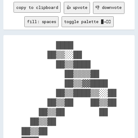
copy to clipboard
👍 upvote
👎 downvote
fill: spaces
toggle palette ▓→✊🏽
        ████          

      ██▒▒░░██        

        ██▒▒████      

          ██▒▒▒▒██    

          ██▒▒▓▓████  

        ██▒▒████▒▒░░██

      ██▒▒██    ██▒▒██

    ██▒▒██        ██  

  ██▒▒██              

██▒▒██                
