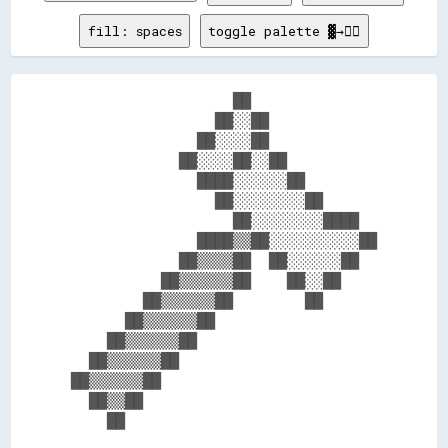
fill: spaces
toggle palette ▓→✊🏽
                  ██              

                ██░░██            

              ██░░░░██            

            ██░░░░██░░██          

              ████░░░░░░██        

                ██░░░░░░░░██      

                  ██░░░░░░░░████  

              ████▒▒██░░░░░░░░░░██

            ██▒▒▒▒██  ██░░░░░░██  

          ██▒▒▒▒▒▒██    ██░░██    

        ██▒▒▒▒▒▒██        ██      

      ██▒▒▒▒▒▒██                  

    ██▒▒▒▒▒▒██                    

  ██▒▒▒▒▒▒██                      

██▒▒▒▒▒▒██                        

  ██▒▒██                          
