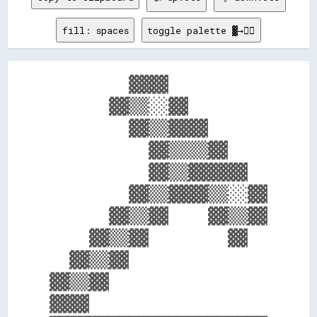
fill: spaces
toggle palette ▓→✊🏽
        ▓▓▓▓          

      ▓▓▒▒░░▓▓        

        ▓▓▒▒▓▓▓▓      

          ▓▓▒▒▒▒▓▓    

          ▓▓▒▒▓▓▓▓▓▓  

        ▓▓▒▒▓▓▓▓▒▒░░▓▓

      ▓▓▒▒▓▓    ▓▓▒▒▓▓

    ▓▓▒▒▓▓        ▓▓  

  ▓▓▒▒▓▓              

▓▓▒▒▓▓                

▓▓▓▓                  
