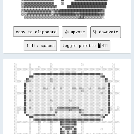
▒▒▓▓▓▓▓▓▓▓▓▓▓▓▓▓▓▓▓▓▓▓    ▒▒    ████████████████████████

▒▒▓▓▓▓▓▓▓▓▓▓▓▓▓▓▓▓▓▓▓▓▓▓      ██████████████████████████

▒▒▓▓▓▓▓▓▓▓▓▓▓▓▓▓▓▓▓▓▒▒▓▓▓▓████████████████████████████▓▓

▒▒▒▒▓▓▓▓▓▓▓▓▓▓▓▓▓▓▓▓▒▒▓▓▓▓██████████▓▓▓▓████████████▓▓▓▓

copy to clipboard
👍 upvote
👎 downvote
fill: spaces
toggle palette ▓→✊🏽
░░          ░░                ░░                        ░░                        ░░    

░░          ░░      ░░        ░░                                        ░░        ░░    

░░░░░░░░░░░░░░░░░░░░░░░░░░░░░░░░░░░░░░░░░░░░░░░░░░░░░░░░░░░░░░░░░░░░░░░░░░░░░░░░░░░░░░░░

░░          ░░                ░░      ░░░░░░░░░░░░░░    ░░                        ░░    

░░          ░░  ████████████████████████████████████████████████████████▒▒        ░░    

░░          ████░░░░░░░░░░░░░░░░░░░░░░░░░░░░░░░░░░░░░░░░░░░░░░░░░░░░░░░░████      ░░    

░░        ██░░░░░░░░░░░░░░░░░░▒▒░░░░░░░░░░░░░░░░░░░░░░░░░░░░░░░░░░░░░░░░░░░░██    ░░    

░░░░░░  ░░▓▓▒▒░░░░░░░░░░░░░░░░▒▒░░░░░░░░░░░░░░░░░░░░░░░░░░░░░░░░░░░░░░░░░░░░▓▓░░░░░░░░░░

        ██░░░░░░░░░░░░░░░░░░░░░░░░░░░░░░░░░░░░░░░░░░░░░░░░░░░░░░░░░░░░░░░░░░░░██        

░░      ██░░░░░░░░░░░░░░░░░░░░░░░░░░░░░░░░░░░░░░░░░░░░░░░░░░░░░░░░░░░░░░░░░░░░██  ░░    

░░      ██░░░░░░░░░░░░░░▒▒▒▒░░░░▒▒░░░░▒▒░░░░░░░░▒▒▒▒░░▒▒▒▒░░░░▒▒░░░░░░▒▒▒▒▒▒░░██  ░░    

░░      ██░░▒▒░░░░░░░░░░░░░░░░░░░░░░░░░░░░░░░░░░░░░░░░░░▒▒░░░░░░░░░░░░░░░░░░░░██  ░░    

░░░░░░░░██░░░░░░░░░░░░░░░░░░░░░░░░░░░░░░░░░░░░░░░░░░░░░░░░░░░░░░░░░░░░░░▒▒░░░░██░░░░░░░░

░░      ██░░░░░░░░░░░░░░░░░░░░░░░░░░░░░░░░░░░░░░░░░░░░░░░░░░░░░░░░░░░░░░░░░░░░██  ░░    

░░      ██░░░░░░░░░░░░░░░░░░░░░░░░░░░░░░░░░░░░░░░░░░░░░░░░░░░░░░░░░░░░░░░░░░░░██  ░░    

░░      ██░░▒▒░░░░░░░░░░░░░░░░▒▒░░░░░░░░░░░░░░▒▒░░░░░░░░░░░░░░░░░░░░░░░░░░░░░░██  ░░    

░░      ██░░░░░░░░░░░░░░░░░░░░░░░░░░░░░░░░░░░░░░░░░░░░░░░░░░░░░░░░░░░░░░░░░░░░██  ░░    

░░      ██░░░░░░░░░░░░░░░░░░░░░░░░░░░░░░░░░░░░░░░░░░░░░░░░░░░░░░░░░░░░░░░░░░░░██  ░░    

░░░░░░░░██░░▒▒░░░░░░░░░░░░░░░░▒▒░░░░▓▓▓▓▓▓▓▓▓▓▓▓▓▓▓▓▓▓░░░░░░░░░░░░░░░░░░░░░░░░██░░░░  ░░

░░░░░░░░██░░░░░░░░░░░░░░░░░░░░▒▒░░▒▒▒▒▒▒▒▒▒▒▒▒▓▓▒▒▒▒▒▒▓▓▒▒░░░░░░░░░░░░░░▒▒░░░░██░░░░░░░░

░░░░    ██░░░░░░░░░░░░░░░░░░░░░░░░▓▓░░░░░░░░░░░░░░░░░░▓▓▒▒░░░░░░░░░░░░░░░░░░░░██  ░░    

░░        ██░░░░▓▓▓▓▓▓▓▓▓▓▓▓▓▓▓▓▓▓░░░░░░░░░░░░░░░░░░░░░░▓▓▓▓▓▓▓▓▓▓▓▓▓▓▓▓▒▒░░██    ░░    

░░          ████░░░░░░░░░░░░░░░░░░░░░░░░░░░░░░░░░░░░░░░░░░░░░░░░░░░░░░░░▒▒██      ░░    

░░          ░░  ████████████████████████████████████████████████████████▒▒        ░░    

░░░░░░░░░░░░░░░░░░░░▒▒  ░░░░░░▒▒░░░░░░██▓▓▓▓▓▓██▓▓██░░░░▒▒░░░░░░░░░░░░░░░░░░░░░░░░░░░░░░

░░          ░░      ░░        ░░      ██▓▓▓▓▓▓▓▓▓▓██    ░░                        ░░    

░░          ░░      ░░        ░░      ░░▓▓▓▓▓▓▓▓▓▓░░    ░░                        ░░    

░░          ░░      ░░        ░░      ██░░▓▓▓▓▓▓░░██    ░░              ░░        ░░    

░░          ░░      ░░        ░░      ██▓▓░░▓▓░░▓▓██    ░░                        ░░    

░░░░░░░░░░░░░░    ░░░░░░░░░░░░░░░░░░  ██▓▓░░▓▓▒▒▓▓██░░░░░░  ░░░░  ░░░░░░░░░░░░░░░░░░░░  
