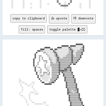
░░          ░░                ░░                ▓▓      ░░    ▓▓                  ░░    

░░          ░░      ░░        ░░      ░░          ▓▓    ░░  ▓▓          ░░        ░░    

░░          ░░                ░░                    ▓▓▓▓▓▓▓▓            ░░        ░░    

copy to clipboard
👍 upvote
👎 downvote
fill: spaces
toggle palette ▓→✊🏽
                                                                                ██████████      

                                                            ██████████  ████████░░░░░░░░░░██    

                                    ████████          ██████░░░░░░░░░░██▒▒░░░░░░░░░░░░░░▒▒██    

                              ██████░░░░░░░░████  ████░░░░░░░░░░░░░░░░▒▒██▒▒░░░░░░░░░░▒▒▒▒██    

                          ████▒▒▒▒░░░░░░░░░░░░░░██▒▒░░░░░░░░░░░░░░░░░░▒▒▒▒██▒▒░░░░▒▒▒▒▒▒▒▒██    

                        ██        ▒▒▒▒░░░░░░░░░░▒▒██▒▒░░░░░░░░░░░░░░░░▒▒▒▒██░░░░▒▒▒▒▒▒▒▒██      

                      ██              ▒▒░░░░░░░░░░▒▒██░░░░░░░░░░░░░░▒▒▒▒▒▒██░░░░▒▒▒▒▒▒▒▒██      

                      ██    ▒▒▒▒        ▒▒░░░░░░░░▒▒██▒▒░░░░░░░░░░▒▒▒▒▒▒▒▒██▒▒░░▒▒▒▒▒▒██        

                      ██    ▒▒  ▒▒        ▒▒░░░░░░░░▒▒██▒▒░░░░▒▒▒▒▒▒▒▒▒▒▒▒██▒▒▒▒▒▒▒▒▒▒██        

                    ██░░    ▒▒  ▒▒        ▒▒▒▒░░░░░░▒▒██▒▒▒▒▒▒▒▒▒▒▒▒▒▒▒▒▒▒██▒▒▒▒▒▒▒▒██          

                    ██      ▒▒    ▒▒▒▒▒▒    ▒▒░░░░░░▒▒██▒▒▒▒▒▒▒▒▒▒▒▒▒▒▒▒▒▒██▒▒▒▒▒▒██            

                    ██    ▒▒          ▒▒    ▒▒▒▒░░░░▒▒▒▒██▒▒▒▒▒▒▒▒▒▒▒▒▒▒▒▒██▒▒▒▒██              

                    ██    ▒▒        ▒▒      ▒▒▒▒▒▒▒▒▒▒▒▒██▒▒▒▒▒▒▒▒▒▒▒▒▒▒██  ████                

                    ██  ▒▒          ▒▒  ░░  ▒▒▒▒▒▒▒▒▒▒▒▒██▒▒▒▒▒▒▒▒▒▒▒▒██                        

                      ██  ░░▒▒      ▒▒░░░░░░  ▒▒▒▒▒▒▒▒▒▒██▒▒▒▒▒▒▒▒▒▒██▓▓▓▓                      

                      ██      ▒▒      ▒▒░░░░  ▒▒▒▒▒▒▒▒▒▒██▒▒▒▒▒▒████▒▒▒▒██                      

                      ██  ░░░░▒▒        ▒▒░░  ▒▒▒▒▒▒▒▒▒▒████████▓▓▓▓▒▒▒▒██                      

                        ██  ░░▒▒  ▒▒▒▒▒▒  ▒▒  ▒▒▒▒▒▒▒▒▒▒██  ██▒▒▒▒▒▒▒▒▒▒▒▒██                    

                        ██  ░░░░  ▒▒░░░░▒▒▒▒  ▒▒▒▒▒▒▒▒░░██    ██▒▒▒▒▒▒▒▒▒▒▓▓                    

                          ██  ▒▒▒▒░░░░░░░░░░  ▒▒▒▒▒▒▒▒██      ██▒▒▒▒▒▒▒▒▒▒▒▒██                  

                          ██  ░░░░░░░░░░░░░░  ▒▒▒▒▒▒▒▒██        ██▒▒▒▒▒▒▒▒▒▒██                  

░░                          ██  ░░░░░░░░░░  ▒▒▒▒▒▒▒▒██          ██▒▒▒▒▒▒▒▒▒▒▒▒██                

░░░░                          ▓▓    ░░░░░░  ▒▒▒▒▒▒██            ██▒▒▒▒▒▒▒▒▒▒▒▒██                

░░  ░░░░          ░░░░          ████      ▒▒▒▒████                ██▒▒▒▒▒▒▒▒▒▒██                

  ░░    ░░░░    ░░  ░░              ██████████                    ██▒▒▒▒▒▒▒▒▒▒▒▒██              

  ░░        ░░░░  ░░                                              ██▒▒▒▒▒▒▒▒▒▒▒▒██              

    ░░            ░░                                              ██▒▒▒▒▒▒▒▒▒▒▒▒██              

    ░░              ░░                                              ██▒▒▒▒▒▒▒▒▒▒▓▓██            

    ░░                ░░                                            ██▒▒▒▒░░▒▒▒▒▒▒██            

  ░░            ░░░░░░  ░░                                          ██▓▓▒▒▒▒░░▒▒▒▒██            

░░            ░░      ░░░░░░                                        ██▒▒▒▒▒▒▒▒▒▒▒▒▒▒██          

  ░░░░        ░░                                                      ██▒▒▒▒▒▒▒▒▒▒▒▒██          

      ░░      ░░                                                      ██▒▒▒▒▒▒▒▒▒▒▒▒██          

        ░░    ░░                                                      ██▒▒▒▒▒▒▒▒▒▒▒▒▓▓██        

          ░░    ░░                                                    ██▒▒▒▒▒▒▒▒▒▒▒▒▒▒██        

          ░░      ░░░░            ░░░░                                  ██▒▒▒▒▒▒▒▒▒▒▒▒▒▒██      

            ░░        ░░░░░░░░░░░░  ░░                                  ██▒▒▒▒▒▒▒▒▒▒▒▒▒▒██      

            ░░                        ░░░░                              ██▒▒▒▒▒▒▒▒▒▒▒▒▒▒▒▒██    
