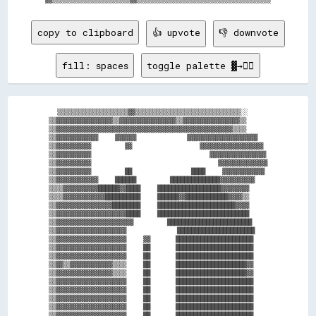
copy to clipboard
👍 upvote
👎 downvote
fill: spaces
toggle palette ▓→✊🏽
  ▒▒▒▒▒▒▒▒▒▒▒▒▒▒▒▒▒▒▒▒▓▓▒▒▒▒▒▒▒▒▒▒▒▒▒▒▒▒▒▒▒▒▒▒▒▒▒▒▒▒▒▒░░

▒▒▓▓▓▓▓▓▓▓▓▓▓▓▓▓▓▓▒▒▓▓▓▓▓▓▓▓▓▓▓▓▓▓▓▓▒▒▓▓▓▓▓▓▓▓▓▓▓▓▓▓▓▓▒▒

▒▒▓▓▓▓▓▓▓▓▓▓▓▓▓▓▓▓▓▓▓▓▓▓▓▓▓▓▓▓▓▓▓▓▓▓▓▓▓▓▓▓▓▓▓▓▓▓▓▓▓▓▒▒▒▒

▒▒▓▓▓▓▓▓▓▓▓▓▓▓    ▓▓▓▓▓▓            ▓▓▓▓▓▓▓▓▓▓▓▓▓▓▓▓▓▓▓▓

▒▒▓▓▓▓▓▓▓▓▓▓        ▓▓                ▓▓▓▓▓▓▓▓▓▓▓▓▓▓▓▓▓▓

▒▒▓▓▓▓▓▓▓▓▓▓                            ▓▓▓▓▓▓▓▓▓▓▓▓▓▓▓▓

▒▒▓▓▓▓▓▓▓▓▓▓                              ▓▓▓▓▓▓▓▓▓▓▓▓▓▓

▒▒▓▓▓▓▓▓▓▓▓▓        ██              ████    ▓▓▓▓▓▓▓▓▓▓▓▓

▒▒▓▓▓▓▓▓▓▓▓▓▓▓    ██████        ██████████████▓▓▓▓▓▓▓▓▓▓

▒▒▒▒▓▓▓▓▓▓▓▓▓▓██████▓▓████    ██████████████████▓▓▓▓▓▓▓▓

▒▒▒▒▓▓▓▓▓▓▓▓▓▓▓▓██████████    ██████▓▓████████████▓▓▓▓▒▒

▒▒▓▓▓▓▓▓▓▓▓▓▓▓▓▓▓▓████████    ██████████████████████▓▓▓▓

▒▒▓▓▓▓▓▓▓▓▓▓▓▓▓▓▓▓▓▓▓▓████    ██████████████████████████

▒▒▓▓▓▓▓▓▓▓▓▓▓▓▓▓▓▓▓▓▓▓▓▓        ████████████████████████

▒▒▓▓▓▓▓▓▓▓▓▓▓▓▓▓▓▓▓▓▓▓            ██████████████████████

▒▒▓▓▓▓▓▓▓▓▓▓▓▓▓▓▓▓▓▓▓▓    ▓▓      ██████████████████████

▒▒▓▓▓▓▓▓▓▓▓▓▓▓▓▓▓▓▓▓▓▓    ██      ██████████████████████

▒▒▓▓▓▓▓▓▓▓▓▓▓▓▓▓▓▓▓▓▓▓    ██      ██████████████████████

▒▒▓▓▒▒▓▓▓▓▓▓▓▓▓▓▓▓▒▒▒▒    ██      ████████████████████▓▓

▒▒▓▓▓▓▓▓▓▓▓▓▓▓▓▓▓▓▒▒▒▒    ██      ████████████████████▓▓

▒▒▓▓▓▓▓▓▓▓▓▓▓▓▓▓▓▓▓▓▓▓    ██      ██████████████████████

▒▒▓▓▓▓▓▓▓▓▓▓▓▓▓▓▓▓▓▓▓▓    ██      ██████████████████████

▒▒▓▓▓▓▓▓▓▓▓▓▓▓▓▓▓▓▓▓▓▓    ██      ██████████████████████

▒▒▓▓▓▓▓▓▓▓▓▓▓▓▓▓▓▓▓▓▓▓    ██      ██████████████████████

▒▒▓▓▓▓▓▓▓▓▓▓▓▓▓▓▓▓▓▓▓▓    ██      ██████████████████████
