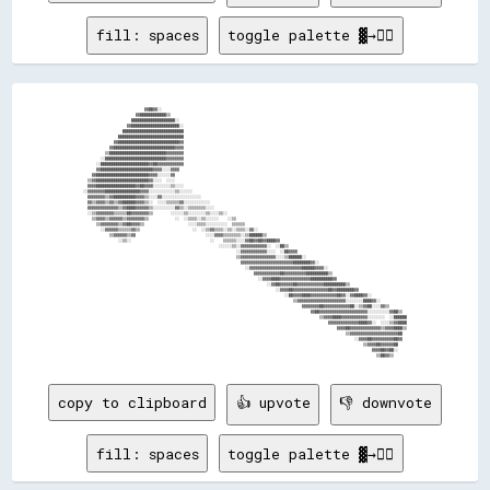
fill: spaces
toggle palette ▓→✊🏽
                            ▓▓██▓▓░░                                                                                                                

                        ▓▓████████████▒▒                                                                                                            

                      ████████████████████░░                                                                                                        

                    ▓▓██████████████████████░░                                                                                                      

                  ████████████████████████████                                                                                                      

                ██████████████████████████████                                                                                                      

              ▓▓████████████████████████████▓▓                                                                                                      

            ▓▓████████████████████████████▓▓▓▓                                                                                                      

          ▒▒██████████████████████████▓▓▓▓▓▓▓▓                                                                                                      

        ░░████████████████████████████▓▓▓▓▓▓▓▓                                                                                                      

      ░░██████████████████████▓▓██▓▓▓▓▓▓▓▓▓▓▓▓                                                                                                      

      ▓▓████████████████████████▓▓▓▓░░░░▓▓▓▓                                                                                                        

    ▓▓████████████████████████▓▓▓▓░░░░░░▓▓                                                                                                          

  ▒▒▓▓████████████████████████▓▓░░░░  ░░░░                                                                                                          

  ▓▓▓▓██████████████████▓▓██▓▓▓▓░░░░░░░░▒▒░░░░                                                                                                      

░░▓▓▓▓▓▓▓▓████████████████▓▓▓▓░░░░░░░░░░░░▒▒░░░░░░                                                                                                  

  ▓▓▓▓▓▓▓▓▒▒▓▓██████████▓▓▓▓▒▒░░░░▓▓░░░░░░░░░░░░░░░░░░                                                                                              

  ▓▓▒▒▓▓▓▓▒▒▓▓▒▒▓▓██████▓▓▓▓▒▒░░  ░░░░▒▒▒▒▒▒▓▓░░░░░░░░░░░░                                                                                          

  ▓▓▓▓▓▓▓▓▓▓▓▓▓▓▒▒▓▓████▓▓▓▓▓▓▒▒░░░░░░░░░░▓▓▒▒░░▒▒▒▒▒▒▒▒░░░░                                                                                        

  ░░▒▒▓▓▓▓▓▓▓▓▒▒▒▒▒▒██▓▓▓▓▓▓▓▓▒▒        ░░░░░░▒▒░░░░░░░░▒▒░░░░▒▒░░                                                                                  

    ▒▒▓▓▓▓▒▒▓▓▓▓▓▓▒▒▓▓▓▓▓▓▓▓▒▒            ░░  ░░▒▒▒▒░░▒▒░░░░░░    ░░▒▒                                                                              

      ▒▒▓▓▓▓▓▓▓▓▒▒▓▓██▓▓▓▓▒▒                    ░░░░▒▒▒▒░░░░░░░░░░  ▒▒▒▒▒▒                                                                          

        ░░▓▓▓▓▓▓▒▒▒▒▒▒▓▓▒▒                        ░░  ░░▒▒▓▓▒▒▒▒░░▒▒░░▒▒▒▒░░▓▓░░                                                                    

            ▒▒▓▓▓▓▓▓▒▒▓▓                                ░░░░▓▓▓▓▒▒▒▒▒▒▒▒░░▒▒██████▒▒                                                                

                ░░▒▒░░                                    ░░    ▒▒▒▒▒▒░░░░▓▓██▓▓██▓▓████▓▓                                                          

                                                              ░░░░░░▒▒░░▓▓▓▓▓▓▓▓▓▓▓▓░░  ░░██▒▒                                                      

                                                                      ░░▓▓▓▓▓▓▓▓▓▓▓▓░░░░  ░░██▓▓▓▓                                                  

                                                                      ▒▒▓▓▓▓▓▓▓▓▓▓▓▓▓▓▓▓░░░░▒▒██████░░                                              

                                                                        ▓▓▓▓▓▓▓▓▓▓▓▓▓▓▓▓▓▓▓▓▓▓▓▓████████▓▓░░                                        

                                                                          ░░▓▓▓▓▓▓▓▓▓▓▓▓▓▓▓▓▓▓▓▓▓▓▓▓██████▓▓▓▓░░                                    

                                                                              ▓▓▓▓▓▓▓▓▓▓▓▓██▓▓▓▓▓▓▓▓▓▓██████████▒▒                                  

                                                                                ░░▓▓▓▓████▓▓▓▓▓▓▓▓▓▓▓▓▓▓██████████▓▓                                

                                                                                    ░░▓▓██▓▓▓▓▓▓██▓▓▓▓▓▓▓▓▓▓▓▓██████████▒▒                          

                                                                                        ░░▓▓▓▓██▓▓▓▓▓▓▓▓▓▓▓▓▓▓▓▓██▓▓████████▓▓                      

                                                                                            ░░██▓▓▓▓████▓▓▓▓▓▓▓▓▓▓▓▓██▓▓░░▓▓████▓▓░░                

                                                                                                ▒▒▓▓▓▓▓▓▓▓▓▓▓▓▓▓▓▓▓▓▓▓▓▓░░░░░░░░████▓▓░░            

                                                                                                    ▓▓▓▓▓▓▓▓██▓▓▓▓▓▓▓▓▓▓▓▓██░░▒▒▓▓██░░░░▓▓▒▒        

                                                                                                        ▓▓██▓▓▓▓▓▓▓▓▓▓▓▓▓▓▓▓▓▓▓▓▓▓░░░░░░░░░░▓▓██▒▒  

                                                                                                            ▒▒▓▓▓▓████▓▓▓▓▓▓▓▓▓▓▓▓░░░░░░░░  ░░██████

                                                                                                                ▓▓▓▓▓▓▓▓▓▓▓▓▓▓████▓▓░░  ░░░░▒▒▓▓████

                                                                                                                    ▓▓▓▓██▓▓▓▓▓▓▓▓▓▓▓▓▓▓▒▒▓▓▓▓████▒▒

                                                                                                                        ▒▒▓▓▓▓▓▓▓▓▓▓▓▓▓▓▓▓▓▓▓▓▓▓██  

                                                                                                                            ░░▓▓▓▓██▓▓▓▓▓▓▓▓▓▓██▓▓  

                                                                                                                                ▒▒▓▓▓▓██▓▓▓▓▓▓██    

                                                                                                                                    ▓▓▓▓██▓▓██░░    

copy to clipboard
👍 upvote
👎 downvote
fill: spaces
toggle palette ▓→✊🏽