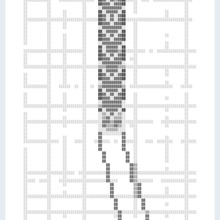
░░          ░░                ░░      ██▓▓▓▓░░▓▓▓▓██    ░░                        ░░    

░░          ░░                ░░      ░░▓▓▓▓▓▓▓▓▓▓░░    ░░                        ░░    

░░          ░░      ░░        ░░      ██░░▓▓▓▓▓▓░░██    ░░              ░░        ░░    

░░          ░░      ░░        ░░      ██▓▓░░▓▓░░▓▓██                    ░░        ░░    

░░░░░░░░░░░░░░░░░░░░░░░░░░░░░░░░░░░░░░██▓▓░░▓▓░░▓▓██░░░░░░░░░░░░░░░░░░░░░░░░░░░░░░░░░░  

░░          ░░      ░░        ░░      ██▓▓▓▓░░▓▓▓▓██    ░░                        ░░    

░░          ░░      ░░        ░░      ░░▓▓▓▓▓▓▓▓▓▓░░    ░░                        ░░    

░░          ░░                ░░      ██░░▓▓▓▓▓▓░░██    ░░                        ░░    

░░          ░░      ░░        ░░      ██▓▓░░▓▓░░▓▓██    ░░              ░░        ░░    

░░          ░░      ░░        ░░      ██▓▓▓▓░░▓▓▓▓██    ░░                        ░░    

░░          ░░      ░░        ░░      ░░▓▓▓▓▓▓▓▓▓▓░░    ░░              ░░        ░░    

            ░░      ░░        ░░      ██░░▓▓▓▓▓▓░░██    ░░              ░░        ░░    

░░░░░░░░░░░░░░░░░░░░░░░░░░░░░░░░      ██░░▓▓▓▓▓▓▒▒██░░░░░░░░░░  ░░  ░░░░░░░░░░░░░░░░░░░░

░░          ░░      ░░        ░░      ██▓▓░░▓▓░░▓▓██    ░░                        ░░    

░░          ░░      ░░        ░░      ██▓▓▓▓░░▓▓▓▓██  ░░░░                        ░░    

░░          ░░      ░░        ░░      ░░▓▓▓▓▓▓▓▓▓▓░░    ░░                        ░░    

░░░░░░░░░░░░░░░░░░░░░░░░░░░░░░░░░░░░░░▒▒▒▒▓▓▓▓▓▓▒▒▒▒░░░░░░░░░░░░░░░░░░░░░░░░░░░░░░░░░░░░

            ░░      ░░        ░░      ██░░▓▓▓▓▓▓░░██    ░░              ░░        ░░    

░░          ░░      ░░        ░░      ██▓▓░░▓▓░░▓▓██    ░░              ░░        ░░    

░░          ░░      ░░        ░░      ██▓▓▓▓░░▓▓▓▓██    ░░                        ░░    

░░          ░░      ░░        ░░      ░░▓▓▓▓▓▓▓▓▓▓░░    ░░              ░░        ░░    

░░░░░░░░░░░░░░    ░░░░░░  ░░  ░░  ░░  ▒▒▓▓▓▓▓▓▓▓▓▓▒▒  ░░░░░░░░░░░░░░░░░░░░░░    ░░░░░░  

            ░░                ░░      ██░░▓▓▓▓▓▓░░██                                    

░░          ░░      ░░        ░░      ██▓▓░░▓▓░░▓▓██    ░░                        ░░    

░░          ░░      ░░        ░░      ██▓▓▓▓░░▓▓▓▓██    ░░              ░░        ░░    

░░          ░░      ░░        ░░      ░░▓▓▓▓▓▓▓▓▓▓░░    ░░                        ░░    

░░░░░░░░░░░░░░░░░░░░░░░░░░░░░░░░░░░░░░▒▒▓▓▓▓▓▓▓▓▓▓░░░░░░░░░░░░░░░░░░░░░░░░░░░░░░░░░░░░░░

            ░░      ░░        ░░      ██░░▓▓▓▓▓▓░░██    ░░              ░░        ░░    

░░          ░░                ░░      ░░▒▒░░▓▓░░▒▒░░    ░░                        ░░    

░░          ░░      ░░        ░░      ░░▒▒▓▓░░▒▒▒▒░░    ░░              ░░        ░░    

░░░░░░░░░░░░░░░░░░░░░░░░░░░░░░░░░░░░░░░░▓▓▓▓▒▒▓▓▓▓░░░░░░░░░░░░░░░░    ░░░░░░░░░░░░░░░░░░

░░          ░░      ░░        ░░      ░░▓▓▒▒▒▒▓▓▒▒░░  ░░░░              ░░        ░░    

░░          ░░                ░░      ░░░░▒▒▒▒▒▒░░░░    ░░                        ░░    

░░          ░░                ░░      ▓▓░░░░░░░░░░▓▓    ░░                        ░░    

░░          ░░      ░░        ░░      ▓▓          ▓▓    ░░              ░░        ░░    

░░░░░░░░░░░░░░░░░░  ░░    ░░░░░░    ░░▓▓░░░░  ░░  ▓▓░░░░░░    ░░░░  ░░░░░░░░    ░░░░░░░░

            ░░      ░░        ░░      ▓▓          ▓▓    ░░              ░░        ░░    

░░          ░░      ░░        ░░      ▓▓          ▓▓    ░░              ░░        ░░    

░░          ░░      ░░        ░░        ▓▓          ▓▓  ░░              ░░        ░░    

░░          ░░      ░░        ░░        ▓▓          ▓▓  ░░              ░░        ░░    

░░          ░░      ░░        ░░        ▓▓          ▓▓  ░░              ░░        ░░    

░░          ░░      ░░        ░░          ▓▓          ▓▓▒▒                        ░░    

░░          ░░      ░░        ░░          ▓▓          ▓▓▒▒              ░░        ░░    

░░░░░░░░░░░░░░░░░░░░░░░░░░  ░░░░░░░░░░░░░░▓▓░░░░░░░░░░▓▓▒▒░░░░░░░░░░░░░░░░░░░░░░░░░░░░░░

░░          ░░      ░░        ░░          ▓▓          ▓▓▒▒                        ░░    

░░░░░░  ░░░░░░    ░░░░░░░░░░░░░░░░░░░░░░░░▓▓░░░░      ▓▓▒▒░░░░░░░░    ░░░░░░░░░░░░░░░░░░

░░          ░░      ░░        ░░            ▓▓          ▒▒▓▓                      ░░    

░░          ░░                ░░            ▓▓          ▒▒▓▓            ░░        ░░    

░░          ░░      ░░        ░░            ▓▓          ▒▒▓▓            ░░        ░░    

░░░░░░░░░░░░░░░░░░░░░░░░░░░░░░░░░░░░░░░░░░░░▓▓░░░░░░░░░░▒▒▓▓░░░░░░░░░░░░░░░░░░░░░░░░░░░░

░░          ░░                ░░              ▓▓        ░░  ▓▓                    ░░    

░░          ░░                ░░              ▓▓        ░░  ▓▓          ░░        ░░    

░░          ░░                ░░              ▓▓        ░░  ▓▓                    ░░    

░░░░░░░░░░░░░░░░░░░░░░░░░░░░░░░░░░░░░░░░░░░░░░░░▓▓░░░░░░░░░░░░▒▒░░░░░░░░░░░░░░░░░░░░░░░░

░░          ░░      ░░        ░░              ░░▓▓      ░░    ▓▓        ░░        ░░    

░░          ░░                ░░                ▓▓            ▓▓                  ░░    
