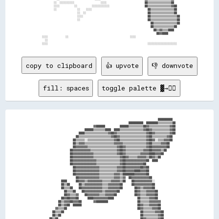
          ░░  ░░░░░░░░░░                  ░░░░                          ██▒▒▒▒▒▒▒▒▒▒▒▒▒▒▒▒██    

          ░░░░          ░░          ░░░░░░░░░░░░                        ██▒▒▒▒▒▒▒▒▒▒▒▒▒▒▒▒▓▓██  

          ░░              ░░    ░░░░                                      ██▒▒▒▒▒▒▒▒▒▒▒▒▒▒▒▒██  

                          ░░  ░░                                          ██▒▒▒▒▒▒▒▒▒▒▒▒▒▒▒▒██  

                          ░░░░                                            ██▒▒▒▒▒▒▒▒▒▒▒▒▒▒▒▒▒▒██

                          ░░                                              ██▒▒▒▒▒▒▒▒▒▒▒▒▒▒▒▒▒▒██

                                                                            ██▒▒▒▒▒▒▒▒▒▒▒▒▒▒▒▒██

                                                                            ██▒▒▒▒▒▒▒▒▒▒▒▒▒▒██  

                                                                              ██▒▒▓▓▒▒▒▒████    

                                                                                ██▓▓████        

  ░░░░            ░░                                          ░░░░                              

    ░░                                                                                          

copy to clipboard
👍 upvote
👎 downvote
fill: spaces
toggle palette ▓→✊🏽
                                                                                ██████████    

                                                            ██████████  ████████▒▒▒▒▒▒▒▒▒▒██  

                                    ▓▓██████          ██████▒▒▒▒▒▒▒▒▒▒██▓▓▒▒▒▒▒▒▒▒▒▒▒▒▒▒▓▓██  

                              ██████▒▒▒▒▒▒▒▒████  ████▒▒▒▒▒▒▒▒▒▒▒▒▒▒▒▒▓▓██▓▓▒▒▒▒▒▒▒▒▒▒▒▒▓▓██  

                          ████▒▒▒▒▒▒▒▒▒▒▒▒▒▒▒▒▓▓██▓▓▒▒▒▒▒▒▒▒▒▒▒▒▒▒▒▒▒▒▒▒▓▓██▓▓▒▒▒▒▒▒▒▒▒▒▓▓██  

                        ██▒▒▒▒▒▒▒▒▒▒▒▒▒▒▒▒▒▒▒▒▒▒▓▓██▓▓▒▒▒▒▒▒▒▒▒▒▒▒▒▒▒▒▒▒▓▓██▒▒▒▒▒▒▒▒▒▒▓▓██    

                      ██▒▒▒▒▒▒░░▒▒▒▒▒▒▒▒▒▒▒▒▒▒▒▒▒▒▓▓██▒▒▒▒▒▒▒▒▒▒▒▒▒▒▒▒▒▒▓▓██▓▓░░▒▒▒▒▓▓▓▓██    

                      ██▒▒▓▓▓▓▒▒▒▒▒▒▒▒▒▒▒▒▒▒▒▒▒▒▒▒▓▓▓▓▓▓▒▒▒▒▒▒▒▒▒▒▒▒▒▒▒▒▓▓██▒▒▒▒▒▒▓▓▓▓██      

                      ██▓▓▓▓▓▓▓▓▒▒▒▒▒▒▒▒▒▒▒▒▒▒▒▒▒▒▒▒▓▓██▓▓▒▒▒▒▒▒▒▒▒▒▒▒▒▒▓▓██▓▓▓▓▓▓▓▓▓▓██      

                    ██▓▓▓▓▓▓▓▓▓▓▓▓▒▒▒▒▒▒▒▒▒▒▒▒▒▒▒▒▒▒▓▓██▓▓▒▒▒▒▒▒▒▒▒▒▒▒▓▓▓▓██▓▓▓▓▓▓▒▒██        

                    ██▓▓▓▓▓▓▓▓▓▓▓▓▓▓▒▒▒▒▒▒▒▒▒▒▒▒▒▒▒▒▓▓██▓▓▒▒▒▒▒▒▒▒▒▒▓▓▓▓▓▓████▓▓▓▓██          

                    ██▓▓▓▓▓▓▓▓▓▓▓▓▓▓▒▒▒▒▒▒▒▒▒▒▒▒▒▒▒▒▒▒▓▓██▓▓▒▒▒▒▒▒▓▓▓▓▓▓▒▒██▓▓▒▒██            

                    ██▓▓▓▓▓▓▓▓▓▓▓▓▓▓▓▓▒▒▒▒▒▒▒▒▒▒▒▒▒▒▒▒▓▓██▓▓▓▓▓▓▓▓▓▓▓▓▓▓██  ████              

                    ██▓▓▓▓▓▓▓▓▓▓▓▓▓▓▓▓▒▒▒▒▒▒▒▒▒▒▒▒▒▒▒▒▓▓██▓▓▓▓▓▓▓▓▓▓▓▓██                      

                      ██▓▓▓▓▓▓▓▓▓▓▓▓▓▓▓▓▒▒▒▒▒▒▒▒▒▒▒▒▓▓▓▓██▓▓▓▓▓▓▓▓▓▓██▓▓██                    

                      ██▓▓▓▓▓▓▓▓▓▓▓▓▓▓▓▓▒▒▒▒▒▒▒▒▒▒▒▒▓▓▓▓██▓▓▓▓▓▓████▓▓▓▓██                    

                      ██▓▓▓▓▓▓▓▓▓▓▓▓▓▓▓▓▒▒▒▒▒▒▒▒▒▒▓▓▓▓▒▒████████▓▓▓▓▓▓▓▓██                    

                        ██▓▓▓▓▓▓▓▓▓▓▓▓▓▓▒▒▒▒▒▒▒▒▒▒▓▓▓▓▒▒▓▓  ██▓▓▓▓▓▓▓▓▓▓▓▓██                  

              ████      ██▓▓▓▓▒▒▓▓▓▓▓▓▓▓▓▓▒▒▒▒▒▒▓▓▓▓▓▓▒▒██    ██▓▓▓▓▓▓▓▓▓▓▓▓░░                

              ██▒▒██      ██▒▒▓▓▓▓▓▓▓▓▓▓▓▓▒▒▒▒▓▓▓▓▓▓▓▓██      ██▓▓▓▓▓▓▓▓▓▓▓▓██                

              ██▒▒▒▒██    ██▓▓▓▓▓▓▓▓▓▓▓▓▓▓▒▒▒▒▓▓▓▓▓▓▓▓██        ██▓▓▒▒▓▓▓▓▓▓██                

                ██▒▒▒▒██    ██▓▓▓▓▓▓▓▓▓▓▓▓▒▒▓▓▓▓▓▓▓▓██          ██▓▓▒▒▒▒▓▓▓▓▓▓██              

                ██▓▓▒▒▒▒▓▓    ██▓▓▓▓▓▓▓▓▒▒▒▒▓▓▓▓▓▓██            ██▓▓▒▒▒▒▓▓▓▓▓▓██              

              ██▓▓██▓▓▓▓██      ████▓▓▓▓▓▓▓▓▓▓████                ██▒▒▒▒▒▒▓▓▓▓██              

            ██▒▒▓▓▓▓██▓▓▓▓██        ▓▓████████                    ██▒▒▒▒▒▒▓▓▓▓▓▓▓▓            

            ██▒▒▓▓██  ██████                                      ██▓▓▒▒▒▒▓▓▓▓▓▓██            

          ▓▓▒▒▒▒██                                                ██▓▓▒▒▒▒▒▒▓▓▓▓██            

        ██▒▒▒▒██                                                    ██▒▒▒▒▒▒▒▒▓▓▓▓██          

        ██▒▒██                                                      ██▒▒▒▒▒▒▒▒▒▒▓▓██          

      ██▒▒██                                                        ██▓▓▒▒▒▒▒▒▒▒▓▓██          
