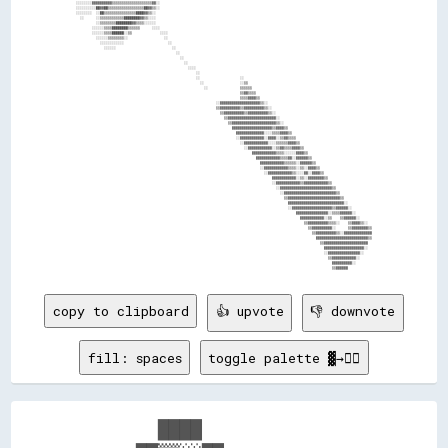
copy to clipboard
👍 upvote
👎 downvote
fill: spaces
toggle palette ▓→✊🏽
        ████                
