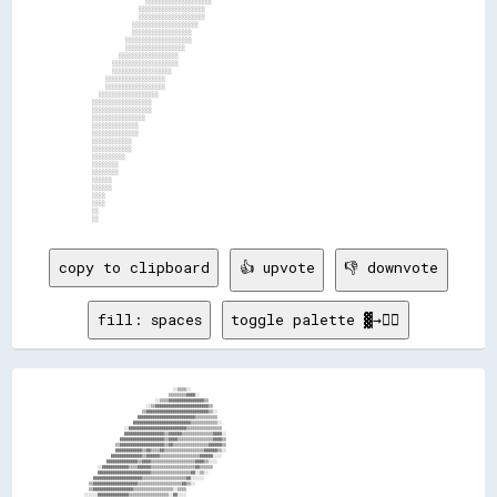
                ░░░░░░░░░░░░░░░░░░░░                                                          

              ░░░░░░░░░░░░░░░░░░░░                                                            

              ░░░░░░░░░░░░░░░░░░░░                                                            

            ░░░░░░░░░░░░░░░░░░░░                                                              

            ░░░░░░░░░░░░░░░░░░                                                                

          ░░░░░░░░░░░░░░░░░░░░                                                                

          ░░░░░░░░░░░░░░░░░░                                                                  

        ░░░░░░░░░░░░░░░░░░                                                                    

      ░░░░░░░░░░░░░░░░░░░░                                                                    

      ░░░░░░░░░░░░░░░░░░                                                                      

    ░░░░░░░░░░░░░░░░░░                                                                        

    ░░░░░░░░░░░░░░░░░░                                                                        

  ░░░░░░░░░░░░░░░░░░                                                                          

░░░░░░░░░░░░░░░░░░                                                                            

░░░░░░░░░░░░░░░░░░                                                                            

░░░░░░░░░░░░░░░░                                                                              

░░░░░░░░░░░░░░                                                                                

░░░░░░░░░░░░░░                                                                                

░░░░░░░░░░░░                                                                                  

░░░░░░░░░░░░                                                                                  

░░░░░░░░░░                                                                                    

░░░░░░░░                                                                                      

░░░░░░░░                                                                                      

░░░░░░                                                                                        

░░░░░░                                                                                        

░░░░                                                                                          

░░░░                                                                                          

░░                                                                                            

copy to clipboard
👍 upvote
👎 downvote
fill: spaces
toggle palette ▓→✊🏽
                                        ░░▒▒▒▒░░                                                                                                    
                                      ▒▒▒▒▒▒▒▒▓▓▓▓░░                                                                                                
                                ░░▒▒▒▒▓▓▓▓▓▓▓▓▓▓▓▓▓▓▓▓▒▒                                                                                            
                            ░░▒▒▓▓▓▓▓▓▓▓▓▓▓▓▓▓▓▓▓▓▓▓▓▓▓▓▒▒                                                                                          
                          ▒▒▓▓▓▓▓▓▓▓▓▓▓▓▓▓▓▓▓▓▓▓▓▓▓▓▓▓▓▓▒▒░░                                                                                        
                        ▓▓▓▓▓▓▓▓▓▓▓▓▓▓▓▓▓▓▓▓▓▓▓▓▓▓▒▒▒▒▒▒▒▒▒▒                                                                                        
                      ▓▓▓▓▓▓▓▓▓▓▓▓▓▓▓▓▓▓▓▓▓▓▓▓▓▓▒▒▒▒▒▒▒▒▒▒▒▒░░                                                                                      
                  ░░▓▓▓▓▓▓▓▓▓▓▓▓▓▓▓▓▓▓▓▓▓▓▓▓▓▓▒▒▒▒▒▒▒▒▒▒▒▒▒▒▒▒                                                                                      
                  ▓▓▓▓▓▓▓▓▓▓▓▓▓▓▓▓▓▓▒▒▓▓▓▓▓▓▒▒▒▒▒▒▒▒▒▒▒▒▒▒▓▓▓▓░░                                                                                    
                ▓▓▓▓▓▓▓▓▓▓▓▓▓▓▓▓▓▓▓▓▒▒▓▓▓▓▒▒▒▒▒▒▒▒▒▒▒▒▒▒▒▒▓▓▓▓▒▒                                                                                    
              ▒▒▓▓▓▓▓▓▓▓▓▓▓▓▓▓▓▓▓▓▓▓▒▒▓▓▒▒▒▒▒▒▒▒▒▒▒▒▒▒▒▒▓▓▓▓▓▓▒▒                                                                                    
              ▓▓▓▓▓▓▓▓▓▓▓▓▒▒▓▓▒▒▒▒▓▓▒▒▒▒▒▒▒▒▒▒▒▒▒▒▒▒▒▒▓▓▓▓▓▓▒▒░░                                                                                    
            ▓▓▓▓▓▓▓▓▓▓▓▓▓▓▒▒▓▓▓▓▓▓▒▒▒▒▒▒▒▒▒▒▒▒▒▒▒▒▒▒▓▓▓▓▓▓░░░░                                                                                      
          ▓▓▓▓▓▓▓▓▓▓▓▓▓▓▒▒▓▓▓▓▒▒▒▒▒▒▒▒▒▒▒▒▒▒▒▒▒▒▒▒▓▓▓▓▒▒░░░░                                                                                        
      ░░▓▓▓▓▓▓▓▓▓▓▓▓▒▒▒▒▓▓▓▓▓▓▒▒▒▒▒▒▒▒▒▒▒▒▒▒▒▒▒▒▒▒▓▓▒▒▒▒▒▒                                                                                          
      ▓▓▓▓▓▓▓▓▓▓▓▓▓▓▓▓▓▓▓▓▓▓▓▓▒▒▒▒▒▒▒▒▒▒▒▒▒▒▒▒▒▒▓▓░░▒▒░░                                                                                            
    ▓▓▓▓▓▓▓▓▓▓▓▓▓▓▓▓▓▓▓▓▓▓▒▒▒▒▒▒▒▒▒▒▒▒▒▒▒▒▒▒▒▒▓▓░░░░░░                                                                                              
  ▒▒▓▓▓▓▓▓▓▓▓▓▓▓▓▓▓▓▓▓▓▓▒▒▒▒▒▒▒▒▒▒▒▒▒▒▒▒▒▒▒▒▓▓▒▒░░                                                                                                  
  ▒▒▓▓▓▓▓▓▓▓▓▓▓▓▓▓▓▓▓▓▒▒▒▒▒▒▒▒▒▒▒▒▒▒▒▒▒▒░░▒▒▒▒                                                                                                      
░░░░░░▓▓▓▓▓▓▓▓▓▓▓▓▓▓▒▒▒▒▒▒▒▒▒▒▒▒▒▒▒▒▒▒░░▓▓░░░░                                                                                                      
░░░░░░░░▓▓▓▓▓▓▓▓▓▓▒▒▒▒▒▒▒▒▒▒▒▒▒▒▒▒▒▒▒▒▓▓░░                                                                                                          
░░░░░░░░░░██▓▓██▒▒▒▒▒▒▒▒▒▒▒▒▒▒▒▒▒▒██▓▓▒▒░░                                                                                                          
░░░░░░░░  ░░██▒▒▒▒▒▒▒▒▒▒▒▒▒▒▒▒████▓▓▒▒░░                                                                                                            
  ░░      ░░▒▒▒▒▒▒▒▒▒▒▒▒████████▓▓▒▒░░░░                                                                                                            
          ░░▒▒▒▒▒▒▒▒████████▓▓▒▒▒▒░░░░░░                                                                                                            
        ░░░░░░▒▒▒▒████████▒▒▒▒▒▒      ░░░░                                                                                                          
        ░░░░░░▒▒▒▒██████░░▒▒              ░░░░                                                                                                      
          ░░░░░░▒▒▒▒▒▒▒▒░░                  ░░                                                                                                      
            ░░░░░░░░░░░░                      ░░                                                                                                    
              ░░░░░░                            ░░                                                                                                  
                                                  ░░                                                                                                
                                                    ░░                                                                                              
                                                      ░░                                                                                            
                                                        ░░░░                                                                                        
                                                            ░░                                                                                      
                                                            ░░                    ░░                                                                
                                                              ░░                  ░░▒▒                                                              
                                                                ░░                ▒▒▒▒▒▒                                                            
                                                                                  ▒▒▓▓▒▒▒▒                                                          
                                                                                  ▒▒▒▒▓▓▓▓▒▒                                                        
                                                                      ░░▓▓▓▓▓▓▓▓▓▓▓▓▓▓▓▓▓▓▓▓▒▒░░                                                    
                                                                      ▒▒▓▓▓▓▓▓▓▓▓▓▒▒▓▓▓▓▓▓▓▓▓▓▒▒░░                                                  
                                                                        ▒▒▓▓▓▓▓▓▓▓▓▓▒▒▓▓▓▓▓▓▓▓▓▓▒▒░░                                                
                                                                          ▒▒▓▓▓▓▓▓▓▓▓▓▓▓▓▓▓▓▓▓▓▓▓▓▓▓░░                                              
                                                                            ▒▒▓▓▓▓▓▓▓▓▓▓▓▓▓▓▓▓▓▓▓▓▓▓▒▒░░                                            
                                                                              ▓▓▓▓▓▓▓▓▓▓▓▓▓▓▓▓▓▓▓▓▒▒▓▓▓▓▒▒                                          
                                                                                ▓▓▓▓▓▓▓▓▓▓▓▓▓▓░░░░▒▒▒▒▓▓▓▓▒▒                                        
                                                                                ░░▓▓▓▓▓▓▓▓▓▓▓▓░░▓▓▓▓░░▒▒▓▓▒▒▒▒                                      
                                                                                  ░░▓▓▓▓▓▓▓▓▓▓▓▓░░░░▒▒▒▒▒▒▓▓▓▓▒▒                                    
                                                                                    ░░▓▓▓▓▓▓▓▓▓▓▓▓░░▒▒▓▓▒▒▒▒▓▓▓▓▒▒                                  
                                                                                        ▓▓▓▓▓▓▓▓▓▓▓▓▒▒▒▒░░░░░░▓▓▓▓▒▒                                
                                                                                          ▓▓▓▓▓▓▓▓▓▓▓▓▒▒▒▒▓▓░░▓▓▓▓▓▓▒▒                              
                                                                                            ▓▓▓▓▓▓▓▓▓▓▓▓▒▒▒▒▒▒░░▓▓▓▓▓▓▒▒                            
                                                                                            ░░▓▓▓▓▓▓▓▓▓▓▓▓▒▒▒▒░░▒▒░░▓▓▓▓▒▒                          
                                                                                              ░░▓▓▓▓▓▓▓▓▓▓▓▓▒▒░░░░▓▓░░▓▓▓▓▒▒                        
                                                                                                  ▓▓▓▓▓▓▓▓▓▓▓▓░░▒▒░░▓▓▓▓▓▓▓▓▒▒                      
                                                                                                  ░░▓▓▓▓▓▓▓▓▓▓▓▓▒▒▓▓▓▓▓▓▓▓▓▓▓▓▒▒                    
                                                                                                    ░░▓▓▓▓▓▓▓▓▓▓▓▓▓▓▓▓▓▓▓▓▓▓▓▓▓▓▒▒                  
                                                                                                      ░░▓▓▓▓▓▓▓▓▓▓▓▓▓▓▓▓▓▓▓▓▓▓▓▓▓▓▒▒                
                                                                                                        ▒▒▓▓▓▓▓▓▓▓▓▓▓▓▓▓▓▓▓▓▓▓▓▓▓▓▓▓▒▒              
                                                                                                          ▓▓▓▓▓▓▓▓▓▓▓▓▓▓▓▓▓▓▓▓▓▓▓▓▓▓▓▓░░            
                                                                                                          ░░▓▓▓▓▓▓▓▓▓▓▓▓▓▓▓▓▓▓▓▓▒▒▓▓▓▓▓▓░░          
                                                                                                              ▓▓▓▓▓▓▓▓▓▓▓▓▓▓▓▓░░▒▒▒▒▓▓▓▓▓▓░░        
                                                                                                                ▓▓▓▓▓▓▓▓▓▓▓▓░░▒▒    ▒▒▓▓▓▓▓▓░░      
                                                                                                                  ▒▒▓▓▓▓▓▓▓▓▓▓▒▒▒▒░░    ▒▒▓▓▓▓▒▒░░  
                                                                                                                    ▒▒▓▓▓▓▓▓▓▓▓▓░░      ▒▒▓▓▓▓▓▓▓▓▒▒
                                                                                                                      ▒▒▓▓▓▓▓▓▓▓▓▓▒▒░░▓▓▓▓▓▓▓▓▓▓▓▓▓▓
                 