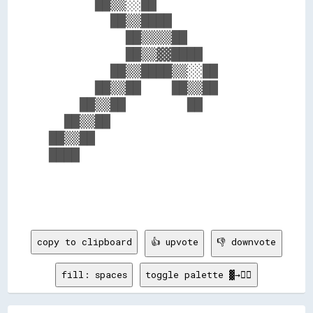
      ██▒▒░░██              

        ██▒▒████            

          ██▒▒▒▒██          

          ██▒▒▓▓████        

        ██▒▒████▒▒░░██      

      ██▒▒██    ██▒▒██      

    ██▒▒██        ██        

  ██▒▒██                    

██▒▒██                      

████                        

copy to clipboard
👍 upvote
👎 downvote
fill: spaces
toggle palette ▓→✊🏽