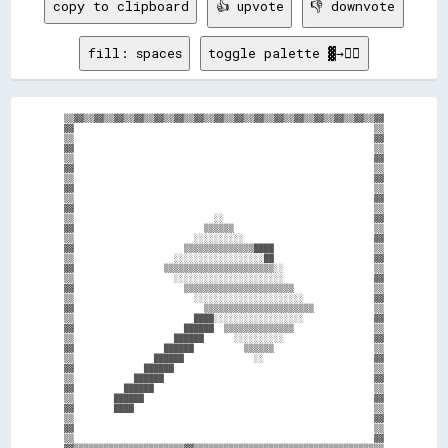
copy to clipboard
👍 upvote
👎 downvote
fill: spaces
toggle palette ▓→✊🏽
▒▒▓▓▒▒▓▓▒▒▓▓▒▒▓▓▒▒▓▓▒▒▓▓▒▒▓▓▒▒▓▓▒▒▓▓▒▒▓▓▒▒▓▓▒▒▓▓▒▒▓▓▒▒▓▓▒▒▓▓▒▒▓▓

▓▓                                                            ▒▒

▒▒                                                            ▓▓

▓▓                                                            ▒▒

▒▒                                                            ▓▓

▓▓                                                            ▒▒

▒▒                                                            ▓▓

▓▓                                                            ▒▒

▒▒                                                            ▓▓

▓▓                                                            ▒▒

▒▒                            ░░                              ▓▓

▓▓                          ▒▒▒▒▒▒                            ▒▒

▒▒                        ░░░░░░░░░░                          ▓▓

▓▓                      ▒▒▒▒▒▒▒▒▒▒▒▒▒▒████                    ▒▒

▒▒                    ░░░░░░░░░░░░░░░░░░██                    ▓▓

▓▓                  ▒▒▒▒▒▒▒▒▒▒▒▒▒▒▒▒▒▒▒▒▒▒░░                  ▒▒

▒▒                    ░░░░░░░░░░░░░░░░░░░░░░                  ▓▓

▓▓                      ▒▒▒▒▒▒▒▒▒▒▒▒▒▒▒▒▒▒▒▒▒▒                ▒▒

▒▒                        ░░░░░░░░░░░░░░░░░░░░░░              ▓▓

▓▓                          ▒▒▒▒▒▒▒▒▒▒▒▒▒▒▒▒▒▒▒▒▒▒            ▒▒

▒▒                        ████░░░░░░░░░░░░░░░░░░              ▓▓

▓▓                      ██████  ▒▒▒▒▒▒▒▒▒▒▒▒▒▒                ▒▒

▒▒                    ██████      ░░░░░░░░░░                  ▓▓

▓▓                  ██████          ▒▒▒▒▒▒                    ▒▒

▒▒                ██████              ░░                      ▓▓

▓▓              ██████                                        ▒▒

▒▒            ██████                                          ▓▓

▓▓          ██████                                            ▒▒

▒▒        ██████                                              ▓▓

▓▓        ████                                                ▒▒

▒▒                                                            ▓▓

▓▓                                                            ▒▒

▒▒                                                            ▓▓
