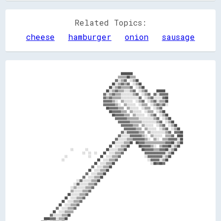
Related Topics:
cheese
hamburger
onion
sausage
                                                        ████████                                  

                                                      ▒▒▒▒▒▒██▒▒▒▒                                

                                                    ▓▓░░▒▒▓▓  ░░▒▒██                              

                                                  ██░░▒▒▓▓▒▒▓▓  ░░▒▒██                            

                                                ██░░▒▒▓▓▒▒▒▒▒▒▓▓  ░░▒▒██                          

                                              ██░░▒▒▓▓▒▒▒▒░░░░▒▒▓▓  ░░▒▒▓▓      ██████            

                                            ▓▓░░▒▒▓▓▒▒▒▒░░░░░░░░▒▒▓▓  ░░▒▒▓▓  ▓▓░░▓▓▓▓▓▓          

                                            ▓▓▒▒▓▓▒▒▒▒▒▒░░░░░░░░░░░░▓▓  ░░▒▒▓▓░░░░░░▓▓██          

                                            ▓▓▓▓▓▓▒▒░░  ▒▒░░░░░░  ░░▒▒▓▓  ░░▒▒▓▓░░▒▒▒▒██          

                                            ▓▓▓▓▓▓▓▓▒▒░░  ▒▒░░░░░░  ░░▒▒▒▒  ░░▒▒▓▓▒▒▓▓░░          

                                              ██▓▓▓▓▓▓▒▒▒▒  ▒▒░░░░░░  ░░▒▒▒▒  ░░▒▒▓▓              

                                                ██▓▓▓▓▓▓▒▒▒▒  ▒▒░░░░░░  ░░▒▒▒▒  ░░▒▒██            

                                                  ██▓▓▓▓▓▓▒▒▒▒  ▒▒░░░░░░  ░░▒▒▓▓  ░░▒▒██          

                                                    ▓▓▓▓▓▓▓▓▒▒▒▒▒▒▒▒░░░░░░░░░░▒▒▓▓  ░░▒▒██        

                                                      ▓▓▓▓▓▓▓▓▒▒▒▒▒▒▒▒░░░░░░░░░░▒▒▓▓  ░░▒▒██      

                                                        ▓▓▓▓▓▓▓▓▒▒▒▒  ▒▒░░░░░░  ░░▒▒▓▓  ░░▒▒██    

                                                          ▓▓▓▓▓▓▓▓▒▒▒▒  ▒▒░░░░░░  ░░▒▒▓▓  ░░▒▒██  

                                                        ▓▓░░▓▓▓▓▓▓▓▓▒▒▒▒  ▒▒░░░░░░░░░░▒▒▓▓  ▓▓▓▓██

                                                      ▓▓░░░░░░▓▓▓▓▓▓▓▓▒▒░░  ▒▒░░░░░░  ▒▒▒▒▓▓  ████

                                                    ▓▓░░░░░░▒▒▒▒▓▓▓▓▓▓▓▓▒▒░░  ▒▒░░  ▒▒▒▒▓▓▓▓▓▓░░██

                                                  ██░░░░░░▒▒▒▒██  ██▓▓▓▓▒▒▒▒▒▒▒▒▒▒▒▒▒▒▓▓▓▓██░░▒▒██

                                                ██  ░░░░▒▒▒▒██      ██▓▓▓▓▓▓▒▒░░  ▒▒▓▓▓▓██░░▒▒██  

                      ░░        ░░            ██░░░░░░▒▒▒▒██          ██▓▓▓▓▓▓▒▒▒▒▓▓▓▓██░░▒▒██    

                              ░░  ░░  ░░    ██  ░░░░▒▒▒▒▓▓              ▓▓▓▓▓▓▓▓▓▓▓▓▓▓░░▒▒██      

                  ░░              ░░      ██  ░░░░▒▒▒▒▓▓                ░░▓▓▓▓▓▓▓▓▓▓░░▒▒██        

                ░░                      ██  ░░░░▒▒▒▒▓▓                    ░░▓▓▓▓▓▓░░▒▒██          

                                      ██  ░░░░▒▒▒▒██                        ░░██▓▓██▓▓            

                                    ▓▓  ░░░░▒▒▒▒██                                                

                                  ██  ░░░░▒▒▒▒██                                                  

                                ▓▓  ░░░░▒▒▒▒██                                                    

                              ▓▓  ░░░░▒▒▒▒██                                                      

                          ░░▓▓░░░░░░▒▒▒▒██                                                        

                        ░░▓▓░░░░░░▒▒▒▒▓▓                                                          

                      ░░▒▒░░░░░░▒▒▒▒▓▓                                                            

                      ▒▒░░░░░░▒▒▒▒▓▓                                                              

                    ██░░░░░░▒▒▒▒▓▓                                                                

                  ██  ░░░░▒▒▒▒▓▓                                                                  

                ██  ░░░░▒▒▒▒▓▓                                                                    

              ██  ░░░░▒▒▒▒▓▓                                                                      

            ▓▓  ░░░░▒▒▒▒▓▓                                                                        

          ██  ░░░░▒▒▒▒▒▒                                                                          

        ▓▓░░░░░░▒▒▒▒██                                                                            

    ████▓▓▓▓░░▒▒▒▒██                                                                              
