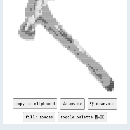
              ▒▒▒▒▒▒▒▒▓▓▒▒░░░░▒▒░░░░░░░░░░░░                                                                    

              ▒▒▒▒▒▒▒▒▒▒░░░░░░▒▒░░░░                                                                            

            ▒▒▒▒▒▒▒▒▓▓▒▒░░░░░░▒▒░░░░                                                                            

            ▒▒▒▒▒▒▒▒▓▓▒▒░░░░▒▒░░░░▒▒                                                                            

          ░░▒▒▒▒▒▒▒▒▓▓░░░░░░░░▒▒▒▒▒▒░░                                                                          

          ▒▒▒▒▒▒▓▓▒▒▓▓░░░░░░▒▒▒▒▒▒▒▒▒▒                                                                          

          ▒▒▒▒▒▒▓▓▒▒▒▒░░░░▒▒░░▒▒▒▒▒▒▒▒░░                                                                        

          ▒▒▒▒▒▒▒▒▒▒▒▒░░░░▒▒░░▒▒▒▒▒▒▒▒▒▒                                                                        

          ▒▒▒▒▒▒▒▒▒▒▒▒░░░░░░░░▒▒▒▒▒▒▒▒▒▒░░                                                                      

          ▒▒▒▒▒▒▒▒░░▒▒░░░░▒▒▒▒▒▒▒▒▒▒▒▒▒▒▒▒                                                                      

          ░░▒▒░░░░░░▒▒░░▒▒▓▓▓▓▒▒▒▒▒▒▒▒▒▒▒▒░░                                                                    

          ▒▒▒▒░░░░░░░░▒▒▓▓▓▓▓▓▓▓▒▒▒▒▒▒▒▒▒▒▒▒▒▒                                                                  

          ▒▒▒▒░░░░░░░░▓▓▒▒▒▒▒▒▓▓▓▓▒▒▒▒▒▒▒▒▒▒▒▒░░                                                                

        ▒▒▒▒░░░░░░░░▒▒▒▒▒▒▒▒▒▒▒▒▓▓▓▓▒▒▒▒▒▒▒▒▒▒▒▒░░                                                              

      ▒▒▒▒▓▓░░░░▒▒▒▒▒▒░░░░░░▒▒▒▒▒▒▒▒▒▒▒▒▒▒▒▒▒▒▒▒░░░░                                                            

    ▒▒▒▒▓▓▒▒░░▒▒▓▓▒▒▒▒░░      ░░▓▓▒▒▒▒▒▒▒▒▒▒░░░░▒▒▒▒░░                                                          

    ▒▒▒▒▓▓░░░░▓▓▓▓▒▒▒▒          ▒▒▒▒▒▒▓▓▒▒▒▒▒▒░░▒▒▒▒░░                                                          

  ░░▒▒▓▓▓▓░░▒▒▓▓▓▓░░▒▒            ▒▒▓▓▓▓▓▓▒▒▒▒▒▒░░▓▓▒▒░░                                                        

  ▒▒▒▒▓▓▓▓▓▓▓▓▓▓▒▒▒▒▓▓            ░░▒▒▒▒▒▒▓▓▒▒▒▒▓▓▒▒▓▓▒▒░░                                                      

  ▒▒▒▒▒▒▒▒▓▓▓▓▓▓▓▓▓▓▓▓                ▒▒▒▒▒▒▓▓▒▒▒▒██▒▒▓▓▒▒░░                                                    

  ░░▒▒▒▒▒▒▒▒▒▒▓▓▓▓▒▒▒▒                  ░░▒▒▒▒▓▓▒▒▒▒██▓▓▓▓▒▒░░░░                                                

    ▒▒▒▒▒▒▒▒▒▒▒▒▒▒▒▒░░                    ▒▒▒▒▒▒▒▒▒▒▒▒▓▓▓▓▒▒▒▒▒▒                                                

      ░░▒▒▒▒▒▒▒▒▒▒▒▒░░                      ▒▒▒▒▒▒▒▒▒▒▒▒▓▓▓▓▓▓▓▓░░                                              

          ░░░░░░░░░░                          ░░▒▒▒▒▒▒▒▒▒▒▓▓██▓▓▒▒░░░░                                          

                                                ░░▒▒▒▒▒▒▒▒▒▒▒▒██▒▒░░░░░░                                        

                                                  ░░▒▒▒▒▒▒▒▒▒▒▒▒▒▒░░░░░░                                        

                                                    ░░▒▒▒▒▒▒▒▒▒▒▒▒▒▒░░░░░░                                      

                                                      ░░▒▒▒▒▓▓▒▒▒▒▒▒▒▒░░░░░░                                    

                                                          ▒▒▒▒▒▒▒▒▒▒▒▒▒▒░░░░░░                                  

                                                            ░░▒▒▒▒▓▓▒▒▒▒░░░░░░░░                                

                                                              ░░▒▒▒▒▒▒▒▒▒▒▒▒░░▒▒░░                              

                                                                ░░▒▒▒▒▓▓▒▒▒▒▒▒▒▒░░░░                            

                                                                    ▒▒▒▒▒▒▒▒▒▒▒▒▒▒░░░░                          

                                                                    ░░▒▒▒▒▒▒▒▒▒▒▒▒▒▒▒▒░░                        

                                                                      ░░▒▒▒▒▒▒▒▒▒▒▒▒▒▒▒▒░░                      

                                                                        ░░▒▒▒▒▒▒▒▒▒▒▒▒▒▒▒▒░░                    

                                                                            ▒▒▒▒▒▒▒▒▒▒▒▒▒▒▒▒▒▒░░                

                                                                              ░░▒▒▓▓▒▒▒▒▒▒▒▒▒▒▒▒░░              

                                                                                ▒▒▒▒▓▓▒▒▒▒▒▒▒▒▒▒▒▒              

                                                                                  ▒▒▒▒▓▓▒▒▒▒▒▒▒▒▒▒▒▒            

                                                                                  ░░▒▒▒▒▓▓▒▒▓▓▒▒▒▒▒▒░░          

                                                                                    ░░▒▒▓▓▒▒▒▒▒▒▒▒▒▒▒▒░░        

                                                                                    ░░▒▒▒▒▓▓▒▒▒▒▒▒▒▒▒▒▒▒░░      

                                                                                      ░░▒▒▒▒▓▓▓▓▓▓▒▒▒▒▒▒▒▒      

                                                                                        ░░▒▒▒▒▓▓▓▓▒▒▒▒▒▒▒▒▒▒    

                                                                                          ░░▒▒▒▒▓▓▒▒▒▒▒▒▒▒▒▒▓▓  

                                                                                            ░░▒▒▒▒▒▒▒▒▒▒▒▒▒▒▓▓░░

                                                                                              ░░▒▒▓▓▒▒▒▒▒▒▒▒▓▓▓▓

                                                                                                ░░▒▒▒▒▒▒▒▒▒▒████

                                                                                                  ▒▒▒▒▒▒▒▒██████

                                                                                                    ▒▒▓▓████████

                                                                                                      ▒▒▓▓████▒▒

copy to clipboard
👍 upvote
👎 downvote
fill: spaces
toggle palette ▓→✊🏽