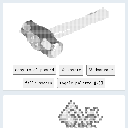
                                                                                                                                                ░░░░        

                                                                                                                                            ░░░░░░░░░░░░    

                                                                                                                                        ░░░░░░░░░░░░░░░░░░  

                                                                                                                                    ░░▒▒░░░░░░░░░░░░░░░░░░░░

                                                                                                                              ░░░░▒▒▒▒░░░░░░░░░░░░░░░░░░░░░░

                                                                                                                          ░░▒▒▒▒░░░░░░░░░░░░░░░░░░░░░░░░░░░░

                                                                                                                      ░░▒▒▒▒▒▒░░░░░░░░░░░░░░░░░░░░░░░░░░░░░░

                                                                                                                  ░░░░░░░░░░░░░░░░░░░░░░░░░░░░░░░░░░░░░░░░░░

                                                                                                              ░░░░░░░░░░░░░░░░░░░░░░░░░░░░░░░░░░░░░░░░░░░░░░

                                                                                                        ░░░░░░░░░░░░░░░░░░░░░░░░░░░░░░░░░░░░░░░░░░░░░░░░    

                                                                                                  ░░░░░░░░░░░░░░░░░░░░░░░░░░░░░░░░░░░░░░░░░░░░░░░░░░        

                ░░████                                                                      ░░░░░░░░░░░░░░░░░░░░░░░░░░░░░░░░░░░░░░░░░░░░░░░░░░░░            

            ▒▒██████████                                                                ░░░░░░░░░░░░░░░░░░░░░░░░░░░░░░░░░░░░░░░░░░░░░░░░░░                  

        ░░▓▓██████████████▒▒                                                    ░░░░░░░░░░░░░░░░░░░░░░░░░░░░░░░░░░░░░░░░░░░░░░░░░░░░░░                      

      ░░▒▒▒▒▒▒██████████████▓▓                                            ░░░░░░░░░░░░░░░░░░░░░░░░░░░░░░░░░░░░░░░░░░░░░░░░░░░░                              

    ░░░░▒▒▒▒▒▒▒▒▒▒██████████████▓▓                                ░░░░░░░░░░░░░░░░░░░░░░░░░░░░░░░░░░░░░░░░░░░░░░░░░░░░░░                                    

    ░░░░▒▒▒▒▒▒▒▒▒▒▓▓██████████████████▓▓▒▒                    ░░░░░░░░░░░░░░░░░░░░░░░░░░░░░░░░░░░░░░░░░░░░░░░░░░░░░░                                        

  ░░▒▒░░▒▒▒▒▒▒▒▒▒▒▒▒██████████████████████▓▓              ░░░░░░░░░░░░░░░░░░░░░░░░░░░░░░░░░░░░░░░░░░░░░░░░░░░░░░░░                                          

  ▓▓▓▓░░▒▒▒▒▒▒▒▒▒▒▒▒██████████████████████████▒▒      ░░░░░░░░░░░░░░░░░░░░░░░░░░░░░░░░░░░░░░░░░░░░░░░░░░░░░░░░                                              

  ▓▓▓▓▓▓▒▒▒▒▒▒▒▒▒▒████████████████████████████████▒▒░░░░░░░░░░░░░░░░░░░░░░░░░░░░░░░░    ░░░░░░░░░░░░░░░░░░                                                  

░░▓▓▓▓▓▓▓▓▓▓▒▒▒▒▓▓▓▓██████████████████████████████████░░░░░░░░░░░░░░░░░░░░░░░░░░  ░░░░░░░░░░░░░░░░░░                                                        

░░▓▓▓▓▓▓▓▓▓▓▓▓▓▓▒▒▒▒▓▓██████████████████████████████████░░░░░░░░░░░░░░    ░░  ░░░░░░░░░░░░░░░░░░                                                            

  ░░▓▓▓▓▓▓██▓▓▒▒▒▒▒▒▒▒▒▒██████████████████████████████████▒▒░░        ░░░░░░░░░░░░░░░░░░░░░░                                                                

      ▓▓▓▓██▓▓▒▒▒▒▒▒▒▒▒▒▒▒▓▓████████████████████████████▓▓▒▒    ░░░░░░░░░░░░░░░░░░░░░░                                                                      

        ██▓▓▓▓▒▒▒▒▒▒▒▒▒▒▒▒▒▒▒▒██████████████████████████▓▓▓▓░░░░░░░░░░░░░░░░░░░░░░                                                                          

          ░░▓▓▒▒▒▒▒▒▒▒▒▒░░▒▒▒▒▒▒██████████████████████████▓▓░░░░░░░░░░░░░░░░                                                                                

            ▒▒▒▒▒▒▒▒░░▒▒░░▒▒▒▒▒▒░░██████████████████████████▓▓░░░░░░░░░░                                                                                    

              ▒▒▒▒▒▒░░▒▒░░▒▒▒▒▒▒▒▒▓▓██████▒▒▒▒██████████████████                                                                                            

              ▒▒▒▒▒▒▒▒▒▒▒▒▒▒▒▒▒▒▒▒▒▒████▓▓░░░░▒▒██████████████████                                                                                          

              ░░▒▒▒▒▒▒▒▒▒▒▒▒▒▒▒▒▒▒▒▒████▒▒▒▒░░░░░░██████████████████▓▓                                                                                      

                ▒▒▒▒░░░░▒▒▒▒▒▒▒▒▒▒▒▒██▒▒░░░░░░░░░░░░▒▒██████████████▓▓▒▒░░                                                                                  

                  ▒▒▒▒▒▒▒▒▒▒▒▒░░▒▒▒▒▓▓░░░░░░░░░░░░░░░░▒▒██████▒▒  ░░▒▒▒▒▒▒░░                                                                                

                    ▒▒▒▒▒▒▒▒░░░░▒▒▒▒▓▓▒▒░░░░░░░░░░░░░░░░▒▒░░        ░░▒▒▒▒▒▒                                                                                

                    ▒▒▒▒▒▒▒▒▒▒░░▒▒▒▒▓▓▓▓▒▒░░░░░░░░░░░░░░▒▒▓▓░░    ░░░░▒▒▒▒▒▒                                                                                

                      ▒▒▒▒▒▒▓▓▒▒▒▒▒▒▓▓▓▓▓▓░░░░░░░░░░░░░░▓▓▓▓▒▒  ░░░░░░░░▒▒▒▒                                                                                

                        ▒▒▒▒▒▒▒▒▒▒▒▒▓▓██▓▓▓▓░░░░░░░░░░▒▒▒▒▓▓    ░░░░░░░░▒▒▒▒                                                                                

                          ░░▒▒▒▒▒▒▒▒██▓▓▓▓▓▓▓▓▒▒░░░░░░▓▓▓▓░░░░░░░░░░░░░░▒▒▒▒                                                                                

                              ▒▒▒▒▓▓▓▓▓▓▓▓▓▓▓▓▓▓▓▓▓▓▓▓██▒▒░░  ░░░░░░░░░░▒▒░░                                                                                

                                      ▓▓▓▓▓▓▓▓▓▓▓▓▒▒▒▒▒▒░░░░░░░░░░░░░░░░▒▒                                                                                  

                                        ▓▓▓▓▓▓▓▓▓▓▒▒▒▒▒▒░░░░░░░░░░░░░░░░░░                                                                                  

                                          ▓▓▓▓▓▓▓▓▒▒▒▒▒▒░░░░░░░░░░░░░░░░                                                                                    

                                            ░░▓▓▓▓▒▒▒▒▒▒░░░░░░░░░░░░░░                                                                                      

                                                ▓▓▒▒▒▒▒▒▒▒░░░░░░░░                                                                                          

copy to clipboard
👍 upvote
👎 downvote
fill: spaces
toggle palette ▓→✊🏽
                                                          ▓▓                              

                                                        ▓▓░░▓▓                            

                                                      ▓▓░░░░░░▓▓                          

                                                    ▓▓░░░░░░░░▓▓        ▓▓▓▓    ▓▓▓▓      

                                                  ▓▓░░░░▓▓▓▓░░░░▓▓    ▓▓    ▓▓▓▓  ▓▓      

                                                ▓▓░░░░▓▓░░  ▓▓░░░░▓▓  ▓▓░░░░░░  ▓▓        

                                              ▓▓░░░░░░▒▒▓▓▓▓  ▓▓░░▓▓    ▓▓▓▓▓▓░░▓▓        

                                            ▓▓░░░░░░░░░░▒▒▓▓░░▓▓░░░░▓▓▓▓▒▒▒▒▓▓░░  ▓▓      

                                              ▓▓▒▒▒▒░░░░░░▒▒▓▓  ▓▓░░▓▓░░▒▒▒▒▓▓░░  ▓▓      

                                                ▓▓▓▓▒▒░░░░▒▒▓▓░░  ▓▓░░▒▒░░▓▓  ▓▓▓▓        

                                                    ▓▓▒▒░░▒▒▓▓░░▓▓▓▓▒▒░░▓▓▓▓              

                                                      ▓▓▓▓▒▒▓▓░░▓▓▒▒▓▓▓▓░░░░▓▓▓▓          
