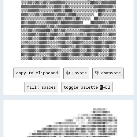
▒▒▒▒▓▓▒▒▓▓▒▒▓▓▒▒▓▓▓▓▓▓▓▓▒▒▒▒▒▒▒▒▒▒▒▒▒▒██▓▓▒▒▓▓▓▓▓▓▓▓

▓▓▓▓▓▓▓▓▓▓▓▓▓▓▒▒▒▒▓▓▓▓▒▒▓▓▒▒▒▒▒▒▒▒▒▒▒▒▒▒▓▓▓▓▓▓▓▓▓▓▒▒

▒▒▒▒▓▓▓▓▓▓▒▒▒▒▒▒▒▒▓▓▓▓▒▒████▒▒▒▒▒▒▒▒▒▒▒▒▒▒██▓▓▒▒▒▒▓▓

▓▓▓▓▒▒▒▒▓▓▒▒▓▓▓▓▓▓▒▒▓▓▓▓▒▒▓▓██▒▒▒▒▒▒▒▒▒▒  ██▒▒▒▒▒▒▒▒

▓▓▒▒▒▒▒▒▒▒▒▒▒▒▓▓▓▓▒▒▓▓▒▒▓▓▓▓▒▒██▒▒▒▒▒▒  ██▒▒▒▒▒▒▒▒▒▒

▓▓▒▒▓▓▓▓▒▒▒▒▒▒▓▓▓▓▓▓▒▒██▓▓▓▓▓▓▓▓▓▓    ██▓▓▓▓▓▓▒▒▓▓▓▓

▓▓▓▓▓▓▓▓▓▓▓▓▓▓▒▒▓▓▒▒▓▓▓▓▓▓▓▓▓▓▓▓▓▓▓▓▓▓▓▓▓▓▒▒▓▓▓▓▓▓▒▒

▒▒▒▒▓▓▒▒▓▓▓▓▓▓██▒▒▓▓▒▒▓▓▒▒▒▒▒▒▒▒▓▓▓▓▓▓▓▓▓▓▓▓▓▓▒▒▒▒▒▒

▒▒▒▒▓▓▓▓▒▒▓▓▓▓▒▒▓▓▓▓▒▒▒▒▓▓▓▓▒▒▒▒▓▓▒▒▓▓▓▓▓▓▓▓▒▒▒▒▓▓▓▓

▒▒▒▒▓▓▒▒▒▒▓▓██▓▓██▒▒▓▓▓▓▓▓▒▒▒▒▓▓▓▓▓▓▓▓▒▒▓▓▒▒▒▒▒▒▒▒▓▓

▒▒▓▓▒▒▒▒▒▒▓▓▓▓▒▒▒▒▒▒▓▓▓▓▒▒▒▒▓▓▓▓▓▓▒▒▒▒▒▒▓▓▓▓▒▒▓▓▓▓▓▓

▓▓▓▓▓▓▓▓▓▓▓▓▓▓▓▓▒▒▒▒▓▓▓▓▓▓▓▓▒▒▓▓▓▓▓▓▓▓▓▓▓▓▓▓▓▓▓▓▒▒▒▒

▒▒▓▓▓▓▓▓▒▒▓▓▓▓▓▓▓▓▓▓▓▓▒▒▒▒▒▒▓▓▓▓▒▒▒▒▓▓▒▒▓▓▓▓▒▒▒▒▓▓▓▓

▓▓▓▓▓▓▓▓▓▓▒▒▒▒▓▓▓▓▒▒▒▒▓▓▓▓▓▓▓▓▓▓▓▓▓▓▓▓▓▓▓▓▒▒▒▒▒▒▓▓▓▓

copy to clipboard
👍 upvote
👎 downvote
fill: spaces
toggle palette ▓→✊🏽
                                                            ▒▒▒▒▒▒▒▒▒▒░░        

                                                          ░░▓▓▒▒▒▒▒▒▓▓▓▓▒▒      

                                                ░░░░▒▒▒▒░░▒▒▒▒████▓▓▓▓▒▒▒▒▒▒    

                                            ░░░░▒▒▒▒░░▒▒▒▒▒▒▓▓▓▓▓▓▒▒▒▒▒▒▒▒▒▒▒▒░░

                                    ░░▒▒▓▓▒▒  ░░░░░░░░  ▒▒▒▒▒▒▓▓▓▓▓▓▓▓▓▓▓▓▓▓▒▒▓▓

                            ░░▒▒▓▓▒▒▒▒▒▒▒▒▒▒▒▒  ░░░░░░░░▒▒▒▒▓▓▓▓▓▓▓▓██▒▒░░░░░░▒▒

                      ▒▒▓▓▒▒▒▒▒▒▒▒▒▒▒▒▒▒▒▒▒▒▒▒▒▒░░▒▒▓▓▒▒▒▒▓▓▓▓▓▓▓▓▓▓██▒▒▒▒▒▒▒▒▒▒

                  ▒▒▓▓▓▓▓▓▓▓▒▒▒▒▒▒▒▒▒▒▒▒▒▒▒▒▒▒▓▓▓▓▓▓▓▓▒▒▒▒▓▓▓▓▒▒▓▓▓▓██▒▒▒▒▒▒▒▒▒▒

            ░░▓▓▓▓▓▓▒▒▓▓▓▓▒▒▒▒▒▒▒▒▒▒▒▒▓▓▓▓▓▓▓▓▒▒▒▒▓▓▓▓░░▒▒▓▓▒▒░░▒▒▓▓██▒▒▒▒▒▒▓▓▒▒

        ░░▓▓▓▓▓▓▓▓▓▓▓▓▓▓▒▒▒▒▓▓▓▓▓▓▒▒▒▒▓▓▓▓▓▓▓▓▓▓▒▒▒▒▒▒▒▒░░▓▓▒▒░░▒▒▓▓▓▓▓▓▓▓▓▓▓▓░░

      ▒▒▓▓▓▓▓▓▓▓██▓▓▓▓▓▓▒▒▓▓██░░▒▒░░▓▓▓▓▓▓▒▒▓▓▓▓▓▓▒▒▒▒▓▓▒▒▒▒██▓▓▓▓██▓▓██▒▒      
