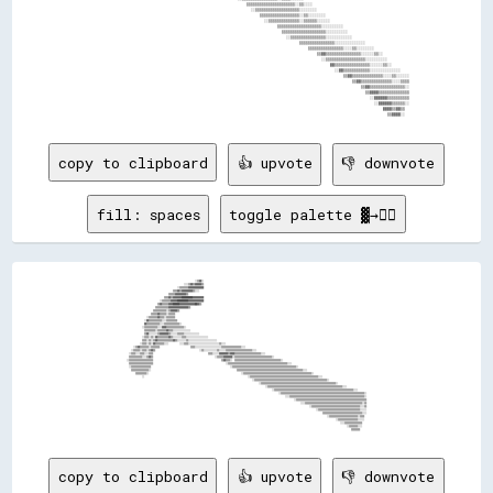
                                                                          ▒▒▒▒▒▒▒▒▒▒▒▒▒▒▒▒▒▒▒▒▒▒░░▒▒░░░░                                            

                                                                            ░░▒▒▒▒▒▒▒▒▒▒▒▒▒▒▒▒▒▒▒▒░░░░░░░░                                          

                                                                                ▒▒▒▒▒▒▒▒▒▒▒▒▒▒▒▒▒▒░░▒▒░░░░░░░░                                      

                                                                                  ░░▒▒▒▒▒▒▒▒▒▒▒▒▒▒░░▒▒▒▒▒▒░░░░░░                                    

                                                                                        ▒▒▒▒▒▒▒▒▒▒▒▒▒▒▒▒▒▒▒▒░░░░░░░░░░                              

                                                                                          ▒▒▒▒▒▒▒▒▒▒▒▒▒▒▒▒▒▒▒▒░░░░░░░░░░                            

                                                                                            ░░▒▒▒▒▒▒▒▒▒▒▒▒▒▒▒▒░░░░░░░░░░░░                          

                                                                                                  ▒▒▒▒▒▒▒▒▒▒▒▒▒▒▒▒░░░░░░░░░░░░░░                    

                                                                                                      ▒▒▒▒▒▒▒▒▒▒▒▒▒▒▒▒░░░░▒▒░░░░░░░░                

                                                                                                          ▒▒▓▓▒▒▒▒▒▒▒▒▒▒▒▒▒▒▒▒░░░░░░▒▒░░            

                                                                                                            ░░▒▒▒▒▒▒▒▒▒▒▒▒▒▒▒▒▒▒░░░░░░░░░░          

                                                                                                                ▓▓▒▒▒▒▒▒▒▒▒▒▒▒▒▒▒▒░░░░░░▒▒░░        

                                                                                                                  ░░▓▓▒▒▒▒▒▒▒▒▒▒▒▒░░░░░░░░░░░░░░    

                                                                                                                      ▒▒▓▓▒▒▒▒▒▒▒▒▒▒▒▒▒▒░░░░▒▒░░░░░░

                                                                                                                          ▒▒▓▓▒▒▒▒▒▒▒▒▒▒▒▒▒▒░░░░▒▒▒▒

                                                                                                                              ▒▒▓▓▒▒▒▒▒▒▒▒▒▒▒▒▒▒▒▒░░

                                                                                                                                ▒▒▓▓▓▓▒▒▒▒▒▒▒▒▒▒▒▒▒▒

                                                                                                                                  ░░▓▓▓▓▓▓▒▒▒▒▒▒▒▒▒▒

                                                                                                                                    ░░▓▓▓▓▓▓▒▒▒▒▒▒░░

                                                                                                                                        ▓▓▓▓▒▒▓▓▒▒  

copy to clipboard
👍 upvote
👎 downvote
fill: spaces
toggle palette ▓→✊🏽
                                                              ░░▒▒▓▓░░                                                                                                                                                    
                                                    ░░░░▒▒▓▓▒▒▓▓▓▓▓▓▒▒                                                                                                                                                    
                                              ░░▒▒▒▒▒▒▒▒▓▓▓▓▓▓▓▓▓▓▓▓▓▓                                                                                                                                                    
                                          ▒▒▒▒▓▓▒▒▓▓▓▓▓▓▓▓▓▓▒▒░░░░                                                                                                                                                        
                                      ▒▒▒▒▒▒▓▓▓▓▓▓▓▓▓▓▒▒                                                                                                                                                                  
                                  ▒▒▒▒▓▓▒▒▓▓▓▓▓▓▓▓██████████▓▓▓▓▓▓▓▓▓▓                                                                                                                                                    
                              ░░▒▒▒▒▒▒▒▒▓▓▓▓▓▓██████████▓▓▓▓▓▓▓▓▓▓▓▓▓▓                                                                                                                                                    
                            ▒▒▓▓▒▒▒▒▒▒▓▓▓▓██████▓▓▓▓▓▓▓▓▓▓▓▓▓▓██▓▓▒▒                                                                                                                                                      
                          ▒▒▒▒▒▒▒▒▒▒▒▒▓▓▓▓▓▓▓▓▓▓▓▓▓▓▓▓▓▓▒▒                                                                                                                                                                
                        ▒▒▒▒▒▒▒▒▒▒▒▒░░▒▒▓▓▓▓▓▓▒▒                                                                                                                                                                          
                      ▒▒▒▒▒▒▓▓▒▒▒▒▒▒░░▒▒▒▒▒▒                                                                                                                                                                              
                  ░░▒▒▒▒▒▒▒▒▓▓▒▒▒▒░░▒▒▒▒▒▒▒▒                                                                                                                                                                              
                ░░▓▓▒▒▒▒▒▒▒▒▒▒▒▒░░░░▒▒▒▒▒▒▒▒▒▒                                                                                                                                                                            
                ▓▓▒▒▒▒▒▒▒▒▒▒▒▒░░░░▒▒▒▒▒▒▒▒▒▒▒▒▒▒░░                                                                                                                                                                        
              ░░▒▒▒▒▒▒▒▒▒▒▒▒░░░░▓▓▓▓▒▒▒▒▒▒▒▒▒▒▒▒▒▒▒▒░░                                                                                                                                                                    
                ▒▒▒▒▒▒▒▒▒▒░░▒▒▒▒▒▒▒▒▓▓▒▒▒▒░░░░░░░░░░░░░░░░                                                                                                                                                                
                ▒▒▓▓░░░░░░░░▒▒▓▓▓▓▓▓▓▓▒▒░░░░░░▒▒▒▒▒▒░░░░░░░░░░░░░░                                                                                                                                                        
              ░░▒▒▒▒░░▒▒░░▓▓▒▒▒▒▒▒▒▒▒▒▓▓▒▒░░░░░░░░▒▒▒▒░░░░░░░░░░░░░░░░░░░░                                                                                                                                                
              ▒▒▒▒░░▒▒░░▒▒▓▓▒▒▒▒▒▒▒▒▒▒▒▒▒▒▓▓▒▒░░░░░░░░▒▒░░░░░░░░░░░░░░░░░░░░░░░░░░                                                                                                                                        
            ░░▒▒▒▒░░▒▒░░▓▓▒▒▒▒▒▒▒▒░░░░          ░░░░▒▒▒▒░░░░░░░░░░░░░░░░░░░░░░░░░░░░▒▒░░░░                                                                                                                                
      ░░▒▒▓▓▒▒▒▒▒▒▒▒░░▒▒▒▒▒▒▒▒                            ▒▒▒▒░░░░░░░░░░░░░░░░░░░░░░░░▒▒▒▒▒▒▒▒▒▒▒▒▒▒▒▒▒▒░░░░                                                                                                              
    ░░▒▒▒▒▒▒░░▒▒▒▒░░▒▒▓▓▒▒                                        ░░▒▒░░░░░░░░░░░░▒▒░░░░░░▒▒▒▒▒▒▒▒▒▒▒▒▒▒▒▒▒▒▒▒▒▒▒▒░░░░                                                                                                    
  ░░▒▒▒▒░░░░▒▒▒▒░░░░▒▒▒▒                                                  ▒▒▒▒░░░░░░▓▓▓▓▓▓▓▓▒▒▓▓▓▓▒▒▒▒▒▒▒▒▒▒▒▒▒▒▒▒▒▒▒▒▒▒▒▒░░░░                                                                                            
  ▒▒▒▒▒▒▒▒▒▒▒▒░░░░▒▒▓▓▒▒                                                        ░░▒▒▒▒▒▒▓▓▓▓▓▓▓▓░░▒▒▒▒▒▒▒▒▒▒▒▒▒▒▒▒▒▒▒▒▒▒▒▒▒▒▒▒▒▒▒▒▒▒░░                                                                                    
░░▒▒▒▒▒▒▒▒▒▒▒▒▒▒▒▒▒▒▒▒▒▒                                                              ▒▒▓▓▒▒▒▒░░  ▒▒▒▒▒▒▒▒▒▒▒▒▒▒▒▒▒▒▒▒▒▒▒▒▒▒▒▒▒▒▒▒▒▒▒▒▒▒▒▒▒▒░░                                                                            
  ▒▒▒▒▒▒▒▒▒▒▒▒▒▒▒▒▒▒▒▒▒▒                                                                  ░░▒▒▒▒▒▒▒▒▒▒▒▒▒▒▒▒▒▒▒▒▒▒▒▒▒▒▒▒▒▒▒▒▒▒▒▒▒▒▒▒▒▒▒▒▒▒▒▒▒▒▒▒▒▒░░░░                                                                    
  ░░▒▒▒▒▒▒▒▒▒▒▒▒▒▒▒▒▒▒                                                                        ░░▒▒▒▒▒▒▒▒▒▒▒▒▒▒▒▒▒▒▒▒▒▒▒▒▒▒▒▒▒▒▒▒▒▒▒▒▒▒▒▒▒▒▒▒▒▒▒▒▒▒▒▒▒▒▒▒▒▒░░                                                              
    ▒▒▒▒▒▒▒▒▒▒▒▒▒▒▒▒░░                                                                              ▒▒▒▒▒▒▒▒▒▒▒▒▒▒▒▒▒▒▒▒▒▒▒▒▒▒▒▒▒▒▒▒▒▒▒▒▒▒▒▒▒▒▒▒▒▒▒▒▒▒▒▒▒▒▒▒▒▒▒▒░░░░                                                      
        ▒▒▒▒▒▒▒▒▒▒░░                                                                                    ░░▒▒▒▒▒▒▒▒▒▒▒▒▒▒▒▒▒▒▒▒▒▒▒▒▒▒▒▒▒▒▒▒▒▒▒▒▒▒▒▒▒▒▒▒▒▒▒▒▒▒▒▒▒▒▒▒▒▒▒▒▒▒░░                                                
              ░░                                                                                              ░░▒▒▒▒▒▒▒▒▒▒▒▒▒▒▒▒▒▒▒▒▒▒▒▒▒▒▒▒▒▒▒▒▒▒▒▒▒▒▒▒▒▒▒▒▒▒▒▒▒▒▒▒▒▒▒▒▒▒▒▒▒▒░░░░                                        
                                                                                                                  ░░▒▒▒▒▒▒▒▒▒▒▒▒▒▒▒▒▒▒▒▒▒▒▒▒▒▒▒▒▒▒▒▒▒▒▒▒▒▒▒▒▒▒▒▒▒▒▒▒▒▒▒▒▒▒▒▒▒▒▒▒▒▒▒▒▒▒░░                                  
                                                                                                                        ░░▒▒▒▒▒▒▒▒▒▒▒▒▒▒▒▒▒▒▒▒▒▒▒▒▒▒▒▒▒▒▒▒▒▒▒▒▒▒▒▒▒▒▒▒▒▒▒▒▒▒▒▒▒▒▒▒▒▒▒▒▒▒▒▒▒▒▒▒░░                          
                                                                                                                              ░░▒▒▒▒▒▒▒▒▒▒▒▒▒▒▒▒▒▒▒▒▒▒▒▒▒▒▒▒▒▒▒▒▒▒▒▒▒▒▒▒▒▒▒▒▒▒▒▒▒▒▒▒▒▒▒▒▒▒▒▒▒▒▒▒▒▒▒▒░░░░                  
                                                                                                                                    ░░▒▒▒▒▒▒▒▒▒▒▒▒▒▒▒▒▒▒▒▒▒▒▒▒▒▒▒▒▒▒▒▒▒▒▒▒▒▒▒▒▒▒▒▒▒▒▒▒▒▒▒▒▒▒▒▒▒▒▒▒▒▒▒▒▒▒▒▒▒▒▒▒░░░░        
                                                                                                                                          ░░▒▒▒▒▒▒▒▒▒▒▒▒▒▒▒▒▒▒▒▒▒▒▒▒▒▒▒▒▒▒▒▒▒▒▒▒▒▒▒▒▒▒▒▒▒▒▒▒▒▒▒▒▒▒▒▒▒▒▒▒▒▒▒▒▒▒▒▒▒▒▒▒▒▒▒▒░░
                                                                                                                                                ░░░░▒▒▒▒▒▒▒▒▒▒▒▒▒▒▒▒▒▒▒▒▒▒▒▒▒▒▒▒▒▒▒▒▒▒▒▒▒▒▒▒▒▒▒▒▒▒▒▒▒▒▒▒▒▒▒▒▒▒▒▒▒▒▒▒▒▒▒▒░░
                                                                                                                                                        ░░▒▒▒▒▒▒▒▒▒▒▒▒▒▒▒▒▒▒▒▒▒▒▒▒▒▒▒▒▒▒▒▒▒▒▒▒▒▒▒▒▒▒▒▒▒▒▒▒▒▒▒▒▒▒▒▒▒▒▒▒▒▒▒▒
                                                                                                                                                              ░░░░▒▒▒▒▒▒▒▒▒▒▒▒▒▒▒▒▒▒▒▒▒▒▒▒▒▒▒▒▒▒▒▒▒▒▒▒▒▒▒▒▒▒▒▒▒▒▒▒▒▒▒▒░░▒▒
                                                                                                                                                                      ░░▒▒▒▒▒▒▒▒▒▒▒▒▒▒▒▒▒▒▒▒▒▒▒▒▒▒▒▒▒▒▒▒▒▒▒▒▒▒▒▒▒▒▒▒░░░░▒▒
                                                                                                                                                                            ░░▒▒▒▒▒▒▒▒▒▒▒▒▒▒▒▒▒▒▒▒▒▒▒▒▒▒▒▒▒▒▒▒▒▒▒▒▒▒░░░░░░
                                                                                                                                                                                  ▒▒▒▒▒▒▒▒▒▒▒▒▒▒▒▒▒▒▒▒▒▒▒▒▒▒▒▒▒▒▒▒▒▒▒▒░░░░
                                                                                                                                                                                      ░░▒▒▒▒▒▒▒▒▒▒▒▒▒▒▒▒▒▒▒▒▒▒▒▒▒▒░░▒▒▒▒  
                                                                                                                                                                                              ░░▒▒▒▒▒▒▒▒▒▒▒▒▒▒▒▒▒▒░░░░░░  
                                                                                                                                                                                                  ░░░░▒▒▒▒▒▒▒▒▒▒▒▒▒▒▒▒    
                                                                                                                                                                                                        ░░▒▒▒▒▒▒▒▒░░░░    
                                                                                                                                                 
copy to clipboard
👍 upvote
👎 downvote