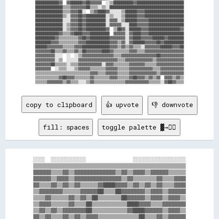
████████████▓▓  ▓▓██████▓▓██▓▓▓▓▓▓  ░░▒▒██████████▓▓████████████████████████

██████████████▒▒▒▒▓▓▓▓▓▓▓▓██▒▒▒▒░░▒▒░░██████████████████████████████████████

██████████████▒▒▒▒▓▓▓▓██░░  ▒▒▓▓████▓▓░░░░░░▒▒██████▓▓▓▓████████████████████

██████████████▒▒░░▓▓▓▓██▓▓██████████░░▒▒░░░░▒▒██████▓▓▓▓████████████████████

██████████████░░░░▓▓▓▓██▓▓██████████░░▓▓▓▓░░▒▒██████▓▓▓▓▓▓██████████████████

██████████████░░▒▒▓▓▓▓██▓▓██████████░░▓▓▓▓▓▓░░░░████▓▓▓▓▓▓██████████████████

██████████████░░▒▒▓▓▓▓██▓▓██████████▓▓  ▒▒██▓▓░░██████▓▓▓▓████████████████▓▓

████████████▓▓▒▒▒▒▓▓████▓▓▓▓██████████  ▓▓▓▓▓▓░░▓▓████▓▓▓▓██████████████████

██████████▓▓▒▒▒▒▒▒▒▒▒▒▓▓██▓▓██████████▓▓▓▓▓▓▓▓░░▓▓████▓▓▓▓▓▓██████▓▓████████

████████▓▓▓▓▒▒▒▒▒▒▒▒▒▒▓▓▓▓████████████▓▓▓▓▒▒▓▓░░▓▓██████▓▓▓▓▓▓██▓▓██████████

██████▓▓▓▓▓▓▓▓▒▒▒▒▒▒▓▓▓▓██████████████▓▓▓▓▒▒▓▓▒▒▓▓▒▒▒▒░░▓▓▓▓▓▓▓▓██████▓▓▓▓██

▓▓▓▓▓▓▓▓██▒▒▒▒▓▓▒▒▒▒▓▓▒▒██▓▓▓▓▓▓▓▓████▓▓▒▒▒▒▒▒▒▒▓▓▓▓▒▒▒▒▓▓▓▓▓▓▓▓▓▓▓▓▓▓▓▓▓▓▓▓

▓▓▓▓▓▓▓▓▓▓░░░░  ░░  ░░▒▒▓▓▓▓▓▓▓▓▓▓▓▓▓▓▓▓▒▒▒▒▓▓▓▓▓▓▓▓▓▓▓▓▓▓▓▓▓▓██▓▓▓▓▓▓▓▓▓▓▓▓

▓▓▓▓▓▓▓▓▓▓░░▒▒  ░░░░░░▓▓▓▓▓▓▓▓▓▓▓▓▓▓▓▓▓▓▓▓▒▒▒▒▓▓▓▓▓▓▓▓▓▓▓▓▓▓▒▒▓▓▓▓▓▓▓▓▓▓▓▓▓▓

▓▓▓▓▓▓▓▓██▒▒▒▒▒▒░░▒▒▒▒▓▓▓▓▓▓▓▓▓▓▓▓░░▓▓▓▓▒▒▒▒▒▒▒▒▓▓▓▓▓▓▓▓▒▒▒▒▒▒▓▓▓▓▓▓▓▓▓▓▓▓▓▓

▓▓▓▓▓▓▓▓  ░░▒▒▒▒░░░░▒▒▓▓▓▓▓▓▒▒▒▒▒▒▒▒▓▓▓▓▓▓▒▒▒▒▒▒▓▓▓▓▓▓▓▓▓▓▓▓▒▒▒▒▓▓▓▓▓▓▓▓▓▓▓▓

▒▒▒▒▒▒▒▒▒▒▒▒▒▒▒▒▒▒▒▒▒▒▒▒▒▒▒▒▓▓▓▓▒▒▒▒▓▓▓▓▓▓▒▒▒▒▒▒▓▓▓▓▓▓▓▓▓▓▓▓▓▓▒▒▓▓▓▓▓▓▓▓▓▓▓▓

▒▒▒▒▒▒▒▒▒▒▒▒▓▓██▓▓▓▓▒▒▒▒▒▒▒▒▓▓▒▒▒▒▒▒▒▒▓▓▓▓▒▒▒▒▒▒▓▓██▓▓▓▓▒▒▓▓▒▒▓▓  ▓▓▓▓▒▒▓▓▒▒

copy to clipboard
👍 upvote
👎 downvote
fill: spaces
toggle palette ▓→✊🏽
░░░░  ░░░░░░░░░░░░                ░░░░░░░░░░░░░░░░░░

▒▒▒▒▒▒▒▒▒▒▒▒▒▒▒▒▒▒▒▒▒▒▒▒▒▒▒▒▒▒▒▒▒▒▒▒▒▒▒▒▒▒▒▒▒▒▒▒▒▒▒▒

▓▓▓▓▓▓▒▒▒▒▓▓▒▒▓▓▓▓▓▓▓▓▓▓▓▓▓▓▒▒▓▓▒▒▓▓▓▓▒▒▓▓▓▓▓▓▒▒▒▒▒▒

▓▓▓▓▓▓▒▒▓▓▓▓▒▒▓▓▓▓▓▓▓▓▓▓▓▓▓▓▓▓▒▒▓▓▒▒▒▒▒▒▒▒▓▓▒▒▒▒▓▓▓▓

▓▓▒▒▒▒▓▓▒▒▓▓▒▒▓▓▒▒▒▒▒▒▓▓████▓▓▓▓▒▒▓▓▒▒▓▓▒▒▓▓▒▒▒▒▓▓▓▓

▒▒▓▓▓▓▓▓▓▓▒▒▒▒▒▒▓▓▓▓▓▓██▒▒▒▒██▓▓▓▓▓▓▓▓▒▒▓▓▓▓▒▒▓▓▓▓▓▓

▒▒▒▒▓▓▒▒▒▒▒▒▓▓▒▒▓▓▒▒██▒▒▒▒▒▒▒▒██▓▓▓▓▓▓▒▒▓▓▓▓▒▒▓▓▓▓▒▒

▒▒▓▓▓▓▒▒▒▒▒▒▓▓▒▒▒▒██▒▒▒▒▒▒▒▒▒▒▒▒████▓▓▓▓▒▒▒▒▓▓▓▓▓▓▓▓

▒▒▓▓▒▒▓▓▒▒▓▓▓▓▓▓▓▓██▒▒▒▒▒▒▒▒▒▒▒▒▓▓████▓▓▓▓▓▓▒▒▓▓▓▓▒▒

▓▓▒▒▓▓▒▒▒▒▓▓▒▒▓▓▒▒▓▓▓▓▒▒▒▒▒▒▒▒▒▒▒▒▒▒██▒▒▒▒▓▓▒▒▓▓▓▓▓▓
