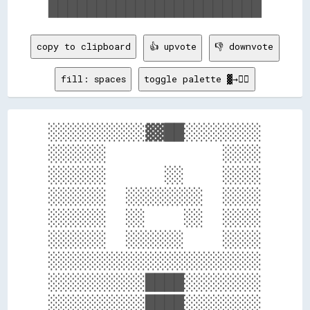
copy to clipboard
👍 upvote
👎 downvote
fill: spaces
toggle palette ▓→✊🏽
░░░░░░░░░░▓▓██░░░░░░░░

░░░░░░            ░░░░

░░░░░░      ░░    ░░░░

░░░░░░  ░░░░░░░░  ░░░░

░░░░░░  ░░    ░░  ░░░░

░░░░░░  ░░░░░░    ░░░░

░░░░░░░░░░░░░░░░░░░░░░

░░░░░░░░░░████░░░░░░░░

░░░░░░░░░░████░░░░░░░░
