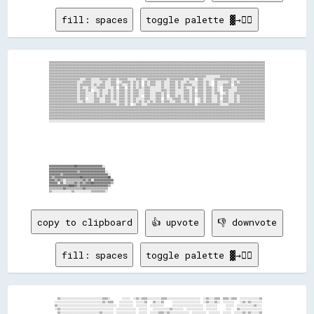
fill: spaces
toggle palette ▓→✊🏽
▒▒▒▒▒▒▒▒▒▒▒▒▒▒▒▒▒▒▒▒▒▒▒▒▒▒▒▒▒▒▒▒▒▒▒▒▒▒▒▒▒▒▒▒▒▒▒▒▒▒▒▒▒▒▒▒▒▒▒▒▒▒▒▒▒▒▒▒▒▒▒▒▒▒▒▒▒▒▒▒▒▒▒▒▒▒▒▒▒▒▒▒▒▒▒▒▒▒▒▒▒▒▒▒▒▒▒▒▒▒▒▒▒▒▒▒▒▒▒▒▒▒▒▒▒▒▒▒▒▒▒▒▒▒▒▒▒▒▒▒▒▒▒▒▒▒▒▒▒▒▒▒▒▒

▒▒▒▒▒▒▒▒▒▒▒▒▒▒▒▒▒▒▒▒▒▒▒▒▒▒▒▒▒▒▒▒▒▒▒▒▒▒▒▒▒▒▒▒▒▒▒▒▒▒▒▒▒▒▒▒▒▒▒▒▒▒▒▒▒▒▒▒▒▒▒▒▒▒▒▒▒▒▒▒▒▒▒▒▒▒▒▒▒▒▒▒▒▒▒▒▒▒▒▒▒▒▒▒▒▒▒▒▒▒▒▒▒▒▒▒▒▒▒▒▒▒▒▒▒▒▒▒▒▒▒▒▒▒▒▒▒▒▒▒▒▒▒▒▒▒▒▒▒▒▒▒▒▒

▒▒▒▒▒▒▒▒▒▒▒▒▒▒▒▒▒▒▒▒▒▒▒▒▒▒▒▒▒▒▒▒▒▒▒▒▒▒▒▒▒▒▒▒▒▒▒▒▒▒▒▒▒▒▒▒▒▒▒▒▒▒▒▒▒▒▒▒▒▒▒▒▒▒▒▒▒▒▒▒▒▒▒▒▒▒▒▒▒▒▒▒▒▒▒▒▒▒▒▒▒▒▒▒▒▒▒▒▒▒▒▒▒▒▒▒▒▒▒▒▒▒▒▒▒▒▒▒▒▒▒▒▒▒▒▒▒▒▒▒▒▒▒▒▒▒▒▒▒▒▒▒▒▒

▒▒▒▒▒▒▒▒▒▒▒▒▒▒▒▒▒▒▒▒▒▒▒▒▒▒▒▒▒▒▒▒▒▒▒▒▒▒▒▒▒▒▒▒▒▒▒▒▒▒▒▒▒▒▒▒▒▒▒▒▒▒▒▒▒▒▒▒▒▒▒▒▒▒▒▒▒▒▒▒▒▒▒▒▒▒▒▒▒▒▒▒▒▒▒▒▒▒▒▒▒▒▒▒▒▒▒▒▒▒▒▒▒▒▒▒▒▒▒▒▒▒▒▒▒▒▒▒▒▒▒▒▒▒▒▒▒▒▒▒▒▒▒▒▒▒▒▒▒▒▒▒▒▒

▒▒▒▒▒▒▒▒▒▒▒▒▒▒▒▒▒▒▒▒▒▒▒▒▒▒▒▒▒▒▒▒▒▒▒▒▒▒▒▒▒▒▒▒▒▒▒▒▒▒▒▒▒▒▒▒▒▒▒▒▒▒▒▒▒▒▒▒▒▒▒▒▒▒▒▒▒▒▒▒▒▒▒▒▒▒▒▒▒▒▒▒▒▒▒▒▒▒▒▒▒▒▒▒▒▒▒▒▒▒▒▒▒▒▒▒▒▒▒▒▒▒▒▒▒▒▒▒▒▒▒▒▒▒▒▒▒▒▒▒▒▒▒▒▒▒▒▒▒▒▒▒▒▒

▒▒▒▒▒▒▒▒▒▒▒▒▒▒▒▒▒▒▒▒▒▒▒▒▒▒▒▒▒▒▒▒▒▒▒▒▒▒▒▒▒▒▒▒▒▒▒▒▒▒▒▒▒▒▒▒▒▒▒▒▒▒▒▒▒▒▒▒▒▒▒▒▒▒▒▒▒▒▒▒▒▒▒▒▒▒▒▒▒▒▒▒▒▒▒▒▒▒▒▒▒▒▒▒▒▒▒▒▒▒▒▒░░░░░░░░░░▒▒▒▒▒▒▒▒▒▒▒▒▒▒▒▒▒▒▒▒▒▒▒▒▒▒▒▒▒▒▒▒

▒▒▒▒▒▒▒▒▒▒▒▒▒▒▒▒▒▒▒▒▒▒░░░░▒▒▒▒░░░░░░▒▒▒▒▒▒░░▒▒▒▒░░▒▒▒▒▒▒░░░░░░▒▒▒▒░░░░▒▒▒▒▒▒▒▒▒▒▒▒▒▒░░▒▒▒▒▒▒▒▒▒▒░░░░▒▒▒▒  ▒▒▒▒░░░░░░░░▒▒▒▒▒▒▒▒▒▒▒▒░░░░▒▒▒▒▒▒▒▒▒▒▒▒▒▒▒▒▒▒▒▒

▒▒▒▒▒▒▒▒▒▒▒▒▒▒▒▒▒▒▒▒░░░░▒▒▒▒▒▒░░░░░░░░▒▒░░░░▒▒▒▒  ░░▒▒▒▒▒▒░░▒▒░░▒▒  ▒▒░░▒▒▒▒░░░░▒▒░░░░▒▒▒▒░░▒▒░░░░▒▒░░░░░░▒▒▒▒░░▒▒░░  ▒▒░░░░░░░░▒▒░░▒▒░░▒▒▒▒▒▒▒▒▒▒▒▒▒▒▒▒▒▒

▒▒▒▒▒▒▒▒▒▒▒▒▒▒▒▒▒▒▒▒░░▒▒▒▒▒▒▒▒░░▒▒░░▒▒▒▒░░░░▒▒▒▒░░▒▒░░░░▒▒░░▒▒░░▒▒  ▒▒░░▒▒▒▒░░░░▒▒░░░░▒▒▒▒░░▒▒░░▒▒▒▒▒▒░░░░▒▒▒▒░░▒▒░░  ▒▒░░░░▒▒▒▒▒▒  ▒▒▒▒▒▒▒▒▒▒▒▒▒▒▒▒▒▒▒▒▒▒

▒▒▒▒▒▒▒▒▒▒▒▒▒▒▒▒▒▒▒▒░░▒▒░░░░▒▒░░░░▒▒▒▒▒▒░░░░░░▒▒  ▒▒▒▒  ▒▒░░▒▒░░▒▒░░▒▒▒▒░░░░░░░░▒▒░░░░▒▒▒▒░░▒▒░░▒▒░░░░▒▒░░▒▒▒▒░░▒▒▒▒░░▒▒░░  ▒▒▒▒▒▒░░░░▒▒▒▒▒▒▒▒▒▒▒▒▒▒▒▒▒▒▒▒

▒▒▒▒▒▒▒▒▒▒▒▒▒▒▒▒▒▒▒▒░░▒▒▒▒░░▒▒  ░░░░▒▒░░░░▒▒░░▒▒░░▒▒▒▒░░▒▒░░▒▒▒▒░░░░▒▒▒▒░░░░░░░░▒▒▒▒░░▒▒▒▒░░░░░░▒▒▒▒░░▒▒  ▒▒▒▒░░▒▒▒▒░░▒▒░░  ▒▒▒▒░░░░░░▒▒▒▒▒▒▒▒▒▒▒▒▒▒▒▒▒▒▒▒

▒▒▒▒▒▒▒▒▒▒▒▒▒▒▒▒▒▒▒▒░░▒▒▒▒░░░░░░▒▒░░▒▒░░░░▒▒░░▒▒░░▒▒▒▒░░▒▒░░▒▒▒▒░░░░▒▒▒▒░░░░▒▒▒▒░░▒▒░░▒▒▒▒░░░░░░▒▒▒▒░░▒▒░░▒▒▒▒░░▒▒▒▒░░▒▒▒▒  ░░▒▒░░░░▒▒▒▒▒▒▒▒▒▒▒▒▒▒▒▒▒▒▒▒▒▒

▒▒▒▒▒▒▒▒▒▒▒▒▒▒▒▒▒▒▒▒░░▒▒▒▒░░░░░░▒▒░░▒▒░░▒▒▒▒░░▒▒░░▒▒▒▒░░▒▒░░▒▒▒▒░░  ▒▒▒▒░░░░▒▒▒▒░░▒▒  ▒▒▒▒░░▒▒░░▒▒▒▒░░▒▒░░▒▒▒▒░░▒▒▒▒░░░░▒▒░░▒▒▒▒░░░░▒▒░░▒▒▒▒▒▒▒▒▒▒▒▒▒▒▒▒▒▒

▒▒▒▒▒▒▒▒▒▒▒▒▒▒▒▒▒▒▒▒░░▒▒▒▒  ░░░░▒▒▒▒░░░░▒▒▒▒░░▒▒░░▒▒▒▒░░▒▒░░▒▒░░░░░░▒▒▒▒░░░░▒▒▒▒  ▒▒░░░░▒▒▒▒▒▒░░▒▒▒▒░░▒▒  ░░▒▒░░▒▒▒▒░░░░▒▒  ▒▒▒▒░░░░▒▒░░▒▒▒▒▒▒▒▒▒▒▒▒▒▒▒▒▒▒

▒▒▒▒▒▒▒▒▒▒▒▒▒▒▒▒▒▒▒▒░░░░▒▒░░░░░░▒▒▒▒░░░░▒▒▒▒░░░░░░▒▒▒▒░░▒▒░░▒▒░░▒▒░░▒▒░░▒▒░░▒▒▒▒░░▒▒▒▒░░░░▒▒▒▒░░░░▒▒░░▒▒  ░░▒▒░░▒▒▒▒░░░░▒▒░░▒▒▒▒░░░░▒▒░░▒▒▒▒▒▒▒▒▒▒▒▒▒▒▒▒▒▒

▒▒▒▒▒▒▒▒▒▒▒▒▒▒▒▒▒▒▒▒▒▒▒▒▒▒▒▒▒▒▒▒▒▒▒▒▒▒▒▒▒▒▒▒▒▒▒▒░░▒▒▒▒░░▒▒  ░░▒▒▒▒░░░░▒▒▒▒▒▒▒▒▒▒▒▒▒▒▒▒▒▒▒▒▒▒▒▒▒▒▒▒▒▒▒▒▒▒░░▒▒▒▒▒▒▒▒▒▒▒▒▒▒▒▒░░░░░░▒▒▒▒▒▒▒▒▒▒▒▒▒▒▒▒▒▒▒▒▒▒▒▒▒▒

▒▒▒▒▒▒▒▒▒▒▒▒▒▒▒▒▒▒▒▒▒▒▒▒▒▒▒▒▒▒▒▒▒▒▒▒▒▒▒▒▒▒▒▒▒▒▒▒▒▒▒▒▒▒▒▒▒▒▒▒▒▒▒▒▒▒▒▒▒▒▒▒▒▒▒▒▒▒▒▒▒▒▒▒▒▒▒▒▒▒▒▒▒▒▒▒▒▒▒▒▒▒▒▒▒▒▒▒▒▒▒▒▒▒▒▒▒▒▒▒▒▒▒▒▒▒▒▒▒▒▒▒▒▒▒▒▒▒▒▒▒▒▒▒▒▒▒▒▒▒▒▒▒▒

▒▒▒▒▒▒▒▒▒▒▒▒▒▒▒▒▒▒▒▒▒▒▒▒▒▒▒▒▒▒▒▒▒▒▒▒▒▒▒▒▒▒▒▒▒▒▒▒▒▒▒▒▒▒▒▒▒▒▒▒▒▒▒▒▒▒▒▒▒▒▒▒▒▒▒▒▒▒▒▒▒▒▒▒▒▒▒▒▒▒▒▒▒▒▒▒▒▒▒▒▒▒▒▒▒▒▒▒▒▒▒▒▒▒▒▒▒▒▒▒▒▒▒▒▒▒▒▒▒▒▒▒▒▒▒▒▒▒▒▒▒▒▒▒▒▒▒▒▒▒▒▒▒▒

▒▒▒▒▒▒▒▒▒▒▒▒▒▒▒▒▒▒▒▒▒▒▒▒▒▒▒▒▒▒▒▒▒▒▒▒▒▒▒▒▒▒▒▒▒▒▒▒▒▒▒▒▒▒▒▒▒▒▒▒▒▒▒▒▒▒▒▒▒▒▒▒▒▒▒▒▒▒▒▒▒▒▒▒▒▒▒▒▒▒▒▒▒▒▒▒▒▒▒▒▒▒▒▒▒▒▒▒▒▒▒▒▒▒▒▒▒▒▒▒▒▒▒▒▒▒▒▒▒▒▒▒▒▒▒▒▒▒▒▒▒▒▒▒▒▒▒▒▒▒▒▒▒▒

▒▒▒▒▒▒▒▒▒▒▒▒▒▒▒▒▒▒▒▒▒▒▒▒▒▒▒▒▒▒▒▒▒▒▒▒▒▒▒▒▒▒▒▒▒▒▒▒▒▒▒▒▒▒▒▒▒▒▒▒▒▒▒▒▒▒▒▒▒▒▒▒▒▒▒▒▒▒▒▒▒▒▒▒▒▒▒▒▒▒▒▒▒▒▒▒▒▒▒▒▒▒▒▒▒▒▒▒▒▒▒▒▒▒▒▒▒▒▒▒▒▒▒▒▒▒▒▒▒▒▒▒▒▒▒▒▒▒▒▒▒▒▒▒▒▒▒▒▒▒▒▒▒▒

▒▒▒▒▒▒▒▒▒▒▒▒▒▒▒▒▒▒▒▒▒▒▒▒▒▒▒▒▒▒▒▒▒▒▒▒▒▒▒▒▒▒▒▒▒▒▒▒▒▒▒▒▒▒▒▒▒▒▒▒▒▒▒▒▒▒▒▒▒▒▒▒▒▒▒▒▒▒▒▒▒▒▒▒▒▒▒▒▒▒▒▒▒▒▒▒▒▒▒▒▒▒▒▒▒▒▒▒▒▒▒▒▒▒▒▒▒▒▒▒▒▒▒▒▒▒▒▒▒▒▒▒▒▒▒▒▒▒▒▒▒▒▒▒▒▒▒▒▒▒▒▒▒▒

░░░░░░░░░░░░░░░░░░░░░░░░░░░░░░░░░░░░░░░░░░░░░░░░░░░░░░░░░░░░░░░░░░░░░░░░░░░░░░░░░░░░░░░░░░░░░░░░░░░░░░░░░░░░░░░░░░░░░░░░░░░░░░░░░░░░░░░░░░░░░░░░░░░░░░░░░░

▓▓▓▓▓▓▓▓▓▓▓▓▓▓▓▓▓▓██▓▓▓▓▓▓▓▓▓▓▓▓▓▓▓▓▓▓░░                                                                                                                  

▓▓▓▓▓▓▓▓▓▓▓▓▓▓▓▓▓▓▓▓▓▓▓▓▓▓▓▓▓▓▓▓▓▓▓▓▓▓▓▓                                                                                                                  

▓▓▓▓▓▓▓▓▓▓▓▓▓▓▓▓▓▓▓▓▒▒▓▓▓▓▓▓▓▓▓▓▓▓▓▓▓▓▓▓░░                                                                                                                

▓▓▓▓▓▓▓▓▒▒▓▓▓▓▓▓▓▓▓▓▓▓▓▓▓▓▓▓▓▓▓▓▓▓▓▓▓▓▓▓▓▓░░                                                                                                              

▓▓▒▒▓▓▓▓▓▓▓▓▓▓▓▓▓▓▓▓▓▓██▓▓▓▓▓▓▓▓▓▓▓▓▓▓▓▓▓▓██                                                                                                              

▓▓▓▓▒▒▓▓▒▒░░▒▒▒▒▒▒▒▒▒▒▒▒▓▓▒▒▓▓░░▓▓▓▓▓▓▓▓▓▓▓▓▓▓                                                                                                            

▓▓▓▓▓▓░░▓▓░░▒▒▒▒▒▒▓▓▒▒▓▓▒▒▓▓▓▓██▓▓▓▓▓▓▓▓▓▓▓▓▒▒                                                                                                            

▓▓▓▓▓▓▓▓▓▓▓▓▓▓████▓▓▒▒▓▓▓▓▓▓▓▓▓▓▓▓▓▓▓▓▓▓▓▓▒▒                                                                                                              

▒▒▒▒▒▒▒▒▒▒▓▓▒▒▒▒▒▒▒▒▒▒▒▒▓▓▒▒▒▒▒▒▒▒▒▒▒▒▒▒▒▒                                                                                                                

copy to clipboard
👍 upvote
👎 downvote
fill: spaces
toggle palette ▓→✊🏽
    ▒▒░░░░░░░░░░░░░░░░░░░░░░░░░░░░░░▒▒▒▒░░        ░░░░░░  ░░▒▒░░▒▒▒▒░░░░░░░░░░▒▒▒▒░░░░░░░░░░░░░░░░░░░░░░░░  ░░▒▒░░░░▒▒▒▒  ▒▒▒▒░░▒▒▒▒  ░░░░░░░░░░░░░░▒▒
  ░░░░░░░░░░░░░░░░░░░░░░░░░░░░░░░░░░▒▒░░▒▒▒▒    ░░░░░░░░░░  ░░░░░░▒▒    ▒▒░░░░▒▒      ░░░░░░░░░░░░░░░░░░░░  ░░▒▒░░░░▒▒░░  ░░░░░░░░    ░░▒▒░░▒▒░░░░░░░░
  ▒▒░░░░░░░░░░░░░░░░░░░░░░░░░░░░░░░░░░░░░░░░░░  ░░░░░░░░░░  ░░░░░░░░  ░░░░░░░░░░      ░░░░░░░░░░░░░░░░░░░░░░  ░░░░░░░░      ░░░░░░  ░░░░░░░░░░░░▒▒░░░░
  ░░▒▒░░░░░░░░░░░░░░░░░░░░░░░░░░░░░░░░░░░░░░  ░░░░░░░░░░░░░░  ░░░░░░    ░░░░░░░░░░░░▒▒░░░░░░░░  ░░░░░░░░░░░░  ░░░░░░░░      ░░░░    ▒▒░░░░░░░░░░░░░░░░
    ▒▒░░░░░░░░░░░░░░░░░░░░░░░░░░░░▒▒░░░░░░░░  ░░░░░░░░░░░░░░  ░░░░░░  ░░░░░░▒▒▒▒░░▒▒░░░░░░░░░░░░░░  ░░░░░░░░░░  ░░░░░░░░  ░░░░░░  ░░░░░░▒▒░░▒▒░░░░░░▒▒
░░  ░░░░░░░░░░░░░░░░░░░░░░░░░░░░▒▒░░░░░░░░  ░░░░░░░░░░░░░░░░░░  ░░░░░░░░░░░░░░▒▒▒▒▒▒░░░░░░░░░░░░  ░░░░  ░░  ░░░░  ░░░░░░░░░░░░    ▒▒░░░░▒▒░░░░░░░░▒▒░░
░░░░  ░░░░░░░░░░░░░░░░░░░░░░▒▒░░░░░░░░░░    ░░░░░░░░░░░░░░░░░░░░░░░░░░░░░░░░░░▒▒▒▒▒▒▒▒▒▒░░░░░░░░░░░░░░░░░░░░░░░░  ░░░░░░░░░░░░  ░░░░░░▒▒░░░░░░░░░░▒▒░░
░░░░    ░░░░░░░░░░░░░░░░░░░░░░░░░░░░░░░░  ░░░░░░░░░░░░░░░░░░  ░░  ░░░░░░░░░░░░▒▒░░▒▒▒▒▒▒░░░░  ░░░░░░  ░░░░  ░░░░░░  ░░░░░░░░      ░░░░░░░░░░░░░░░░░░░░
░░░░░░  ░░░░░░░░░░░░░░░░░░░░░░░░░░░░▒▒  ░░░░    ░░░░░░░░░░░░░░░░░░  ░░░░░░░░░░▒▒▒▒▒▒▒▒▒▒░░░░░░░░▒▒░░░░░░░░░░▒▒▒▒░░  ░░░░░░  ░░░░  ░░▒▒░░░░░░░░░░░░▒▒░░
░░░░░░    ░░░░░░░░░░░░░░░░░░░░░░░░░░░░  ░░░░  ░░░░░░░░░░░░░░░░░░░░  ░░░░░░  ░░░░░░▒▒░░░░  ░░░░░░    ░░░░░░  ░░  ░░░░  ░░░░  ░░░░    ░░░░░░░░░░░░░░░░░░
░░░░░░░░  ░░░░░░░░░░░░░░░░░░░░░░░░░░  ░░░░░░░░░░░░░░░░░░░░░░░░░░░░    ░░░░  ░░░░░░░░░░░░░░░░░░░░░░▒▒▒▒░░▒▒▒▒░░▒▒░░░░  ░░  ░░░░░░░░  ░░░░░░▒▒░░░░░░░░░░
░░░░░░░░    ░░░░░░░░░░░░▒▒░░░░░░░░░░  ░░░░░░░░░░░░░░░░░░░░░░░░░░░░░░  ░░░░░░░░░░░░  ░░    ░░░░░░░░░░░░░░░░░░░░░░░░░░░░  ░░░░░░░░  ░░  ░░░░▒▒▒▒▒▒░░▒▒▒▒
                                                                        ░░░░▒▒    ░░░░░░░░░░░░░░░░▒▒░░░░░░░░░░░░░░░░░░  ░░░░░░░░░░░░  ░░▒▒▒▒▒▒▒▒░░▒▒▒▒
░░▒▒    ▒▒░░░░▒▒░░  ░░░░░░  ░░        ░░░░░░  ░░░░    ░░░░  ░░    ░░░░  ░░  ░░░░░░░░░░░░░░░░  ░░░░░░░░░░░░░░░░░░░░░░  ░░░░░░░░░░░░░░░░  ░░▒▒▒▒░░░░▒▒░░
░░░░  ░░░░░░░░░░      ░░░░  ░░  ░░    ░░░░░░  ░░      ░░░░░░      ░░    ░░░░░░░░░░░░▒▒░░▒▒░░░░░░░░░░░░░░░░░░░░░░░░░░  ░░░░░░░░░░░░░░░░    ░░░░░░▒▒░░░░
░░░░░░░░░░▒▒▒▒░░░░░░░░░░░░▒▒░░░░░░░░    ░░    ░░░░  ░░░░░░░░░░░░  ░░░░  ░░░░░░░░░░▒▒░░░░░░░░░░░░  ░░░░░░░░░░░░░░▒▒  ░░░░░░░░░░    ░░░░░░  ░░░░▒▒▒▒░░▒▒
░░▒▒                              ░░      ░░░░    ░░░░░░░░░░░░░░░░  ░░░░    ░░░░░░░░░░░░░░░░░░  ░░░░░░░░░░░░░░░░    ░░░░░░░░░░░░░░░░░░░░░░    ░░  ░░  
░░▒▒                                                                          ░░░░▒▒░░░░░░░░░░░░░░░░░░░░░░░░░░░░  ░░░░░░░░░░░░░░░░░░░░░░░░    ▒▒▒▒▒▒▒▒
░░▒▒  ░░  ░░░░░░░░░░░░    ░░  ▒▒████████▓▓████▒▒▓▓▓▓▓▓████▓▓██▓▓▓▓▒▒░░▒▒▒▒░░░░░░░░░░▒▒░░░░░░░░░░░░░░░░░░░░░░░░  ░░  ░░░░░░░░░░░░    ░░░░░░░░  ░░▒▒▒▒▒▒
  ▒▒  ░░        ░░        ░░  ░░▓▓▓▓▓▓▓▓▓▓▓▓▒▒▓▓▓▓▒▒██████▓▓██▓▓▓▓▒▒░░▒▒░░▒▒░░░░░░░░░░  ░░░░░░░░░░░░░░░░░░░░░░  ░░░░░░░░░░░░░░░░  ░░░░░░░░░░    ▒▒░░░░
  ░░  ░░      ░░░░░░░░  ░░░░  ░░▓▓▓▓▓▓▓▓▓▓▓▓▒▒▓▓▓▓▓▓██████▓▓▓▓▒▒▒▒▒▒░░░░░░░░░░░░  ░░░░░░  ░░░░░░░░▒▒░░▒▒▒▒▒▒  ░░░░  ░░░░░░░░░░░░░░░░░░░░░░░░░░  ░░▒▒▒▒
░░░░  ░░    ░░░░▒▒▒▒░░    ░░  ░░▓▓▓▓▓▓▓▓▓▓▓▓▒▒▓▓▓▓▓▓▓▓▓▓▓▓▓▓██▓▓▒▒▒▒░░░░░░▒▒░░░░░░░░  ░░░░  ░░░░                                                      
░░░░  ░░    ░░▒▒▒▒▒▒░░    ░░  ░░██▓▓██▓▓▓▓▓▓▓▓▓▓▓▓▓▓▒▒▓▓▒▒▒▒▒▒▒▒▒▒▒▒▒▒▓▓░░░░░░░░░░░░░░░░░░░░░░▒▒  ▒▒    ▒▒░░░░▒▒    ▒▒  ░░    ░░░░░░░░░░▒▒    ▒▒░░░░▒▒
░░▒▒      ░░░░░░          ░░  ░░▓▓▒▒▒▒▒▒▒▒▒▒▒▒▒▒▒▒▒▒░░▒▒▒▒▓▓▓▓▒▒▒▒▒▒▒▒▒▒▒▒▒▒▒▒░░░░  ░░░░░░░░░░░░▒▒░░░░░░▒▒░░░░▒▒░░░░  ░░░░░░    ▒▒▒▒░░░░▒▒░░░░▒▒░░░░▒▒
░░▒▒  ░░░░░░          ░░░░░░░░▒▒▒▒░░▒▒▒▒▒▒▒▒▒▒▒▒▒▒▒▒░░░░░░▒▒▓▓▒▒▒▒▒▒▒▒▒▒▒▒▒▒▒▒░░░░░░  ░░░░░░░░░░░░░░░░▒▒▒▒░░░░▒▒▒▒░░  ░░░░  ░░  ░░▒▒░░▒▒▒▒░░▒▒▒▒▒▒░░▒▒
░░▒▒  ░░  ▒▒▒▒░░  ░░░░░░░░░░░░▒▒░░▒▒▒▒▒▒▒▒▒▒▒▒▒▒▒▒▒▒░░░░▒▒▒▒▓▓▒▒▒▒▒▒▒▒▒▒▒▒▒▒░░░░░░    ░░░░░░░░░░░░░░░░░░▒▒    ▒▒░░  ░░░░░░  ░░    ▒▒  ░░▒▒░░░░▒▒░░  ▒▒
░░▒▒  ░░░░░░░░░░  ░░░░░░░░▒▒▒▒▒▒░░░░░░░░░░▒▒▒▒▒▒░░░░░░░░░░▒▒▓▓░░░░  ▒▒░░░░▒▒▒▒░░░░░░░░░░░░░░░░░░░░░░░░░░░░    ░░░░  ░░░░░░░░░░░░  ░░    ░░░░░░░░    ░░
▒▒▒▒  ░░░░░░          ░░░░░░░░▒▒▒▒▒▒▒▒░░▒▒░░░░░░░░░░░░░░░░░░▒▒░░▒▒▒▒░░▒▒▒▒▒▒▒▒░░░░░░░░░░░░░░░░░░░░  ░░░░      ░░  ░░░░░░░░░░░░      ░░  ░░░░░░░░      
░░▒▒  ░░    ░░      ░░░░▒▒░░░░░░░░░░░░░░░░░░░░░░░░  ░░░░░░░░░░░░░░░░░░░░▒▒▒▒░░▒▒░░▒▒▒▒░░░░▒▒  ░░░░░░░░░░░░        ░░░░░░░░░░░░  ░░  ░░  ░░░░░░░░    ░░
░░▒▒  ░░    ░░▒▒▒▒▒▒░░░░░░░░░░░░░░░░░░░░░░▒▒░░░░░░  ░░  ░░  ░░▒▒░░░░░░░░▒▒▒▒▒▒░░░░  ░░▒▒▒▒░░░░░░░░▒▒░░░░░░░░░░  ░░░░░░  ░░░░░░░░░░    ░░░░░░░░░░░░░░░░
▒▒▒▒  ░░    ░░░░▒▒▒▒░░░░░░░░░░░░░░░░░░░░░░░░░░░░░░░░░░      ░░░░░░░░▒▒░░░░              ░░  ░░  ░░░░░░    ░░  ░░  ░░░░░░░░  ░░░░  ░░    ░░░░░░░░░░░░  
▒▒▒▒  ░░      ▒▒▒▒▒▒░░░░░░░░░░░░░░░░░░░░░░░░░░░░░░░░      ░░  ░░░░░░░░░░        ░░░░  ░░░░    ░░░░▒▒░░  ▒▒░░░░░░░░░░░░░░░░        ░░░░  ░░░░░░░░░░  ░░
▒▒▒▒  ░░      ░░    ░░░░░░░░░░░░░░░░░░░░░░░░░░░░░░░░  ░░░░░░░░▓▓░░░░▒▒░░░░            ░░░░░░░░  ░░░░░░░░░░░░  ░░░░░░░░░░░░░░░░░░░░░░░░    ░░░░░░░░░░▒▒
░░░░  ░░░░░░░░░░░░░░░░░░░░░░░░░░░░░░▒▒▒▒░░░░▒▒░░░░░░░░░░░░░░░░▓▓░░░░░░░░░░            ░░░░▒▒░░  ░░░░░░░░░░░░▒▒░░░░░░░░░░░░  ░░░░░░░░░░░░  ░░      ▒▒░░
  ░░          ░░░░░░  ░░░░░░░░░░░░░░▒▒░░░░░░▒▒▒▒░░░░░░░░░░░░▒▒▒▒░░░░▒▒░░              ░░░░  ░░░░░░░░░░░░░░░░░░░░  ░░  ░░░░░░░░  ░░░░░░░░    ░░░░░░▒▒░░
  ░░      ░░░░░░░░░░░░░░            ▒▒░░░░░░░░░░░░░░░░░░░░▒▒▒▒▒▒▒▒▒▒░░░░░░░░░░          ░░    ░░▒▒▒▒░░░░░░░░░░              ░░                  ░░░░░░
  ░░░░░░░░░░▒▒▒▒▒▒▒▒░░░░░░░░░░░░░░▒▒▒▒▒▒▒▒▒▒▒▒▒▒  ░░▒▒░░▒▒░░▒▒▓▓░░░░▒▒  ▒▒▒▒░░░░        ░░░░░░▒▒▒▒░░░░░░▒▒▒▒░░▒▒        ░░  ░░              ░░        
░░░░▒▒▒▒▒▒░░▒▒▒▒▓▓▒▒▒▒░░▒▒░░▓▓▓▓▓▓░░░░▒▒▒▒▒▒░░░░░░░░░░░░░░░░░░▒▒▒▒░░▒▒▒▒▒▒▒▒▒▒▒▒░░░░░░░░░░▒▒▒▒░░▒▒▓▓▒▒▒▒▒▒▒▒▒▒▒▒▒▒▒▒▒▒░░  ▒▒▒▒░░░░▒▒  ░░▒▒░░░░▒▒░░    
░░▓▓░░░░▒▒▒▒▒▒▒▒▒▒▒▒▒▒░░░░▓▓▒▒▒▒▒▒░░░░░░    ░░░░  ▒▒░░░░░░░░░░▒▒▒▒▒▒▒▒▒▒▒▒░░░░░░░░▒▒▓▓▓▓▒▒▒▒▒▒░░▓▓▓▓▒▒▒▒▒▒▒▒▒▒▓▓▓▓▒▒░░░░  ░░░░░░░░░░    ░░░░░░▒▒      
▒▒░░░░░░▒▒▒▒▒▒▒▒▒▒▒▒░░░░░░░░░░░░░░          ▓▓░░▒▒    ░░░░░░░░▒▒▒▒▒▒▒▒▓▓▓▓▓▓▒▒░░░░░░  ░░░░░░░░░░░░░░░░▒▒▒▒▓▓▓▓▒▒▒▒▒▒        ░░░░░░      ░░░░░░        
▒▒░░░░░░░░▓▓▒▒▒▒▒▒▒▒▒▒      ░░    ░░▓▓▒▒░░░░          ▒▒░░░░▒▒░░▒▒▒▒▒▒░░▒▒░░░░░░▓▓▒▒░░░░            ░░  ░░░░    ▒▒▒▒░░  ░░░░░░░░░░░░    ░░░░░░░░      
░░░░░░░░░░▓▓▒▒▓▓▒▒▒▒▒▒░░▓▓▓▓▒▒▒▒░░░░░░░░░░░░          ▒▒░░░░░░▒▒▒▒▒▒░░▒▒░░░░░░░░░░▒▒▒▒░░░░        ░░░░  ░░░░░░      ▒▒░░  ░░░░░░░░░░  ░░░░░░░░░░  ░░░░
░░░░░░░░░░▓▓▒▒▒▒▓▓▒▒▒▒▒▒▒▒▒▒▒▒▒▒▒▒░░░░░░░░░░░░░░    ░░▒▒░░░░▓▓░░░░▒▒▒▒░░░░░░░░░░░░░░░░░░░░░░░░░░░░░░░░░░░░░░░░      ▒▒▒▒▒▒░░░░░░░░░░░░░░░░░░░░  ░░▒▒▒▒
▒▒░░░░░░░░▒▒▓▓▓▓▓▓▓▓▒▒▓▓▒▒▒▒▒▒░░▒▒░░▒▒▒▒▒▒░░░░░░░░░░░░░░▒▒░░▓▓▒▒▒▒░░░░░░░░░░░░░░░░░░░░░░░░░░░░░░░░░░░░░░░░░░░░░░░░░░▒▒░░▒▒  ░░░░░░░░░░░░░░░░    ▒▒▒▒▒▒
░░▒▒░░░░░░▒▒▒▒▓▓░░░░▒▒▓▓▓▓▓▓▓▓▒▒░░▒▒▒▒░░░░  ▒▒▒▒▒▒░░  ░░▒▒▒▒▒▒▓▓░░░░░░▒▒░░░░░░░░░░░░░░░░▓▓░░░░  ░░▒▒▒▒░░░░░░░░░░░░▒▒▒▒▒▒░░      ░░░░░░░░░░░░  ▒▒▒▒▒▒▒▒
░░░░░░░░▒▒▒▒▒▒▒▒░░▒▒▒▒▒▒▒▒░░▒▒░░░░░░░░░░  ░░▒▒░░░░░░░░░░░░░░░░░░  ░░▒▒░░▒▒░░░░░░░░░░░░░░░░░░░░░░▒▒▒▒▒▒░░▒▒▒▒▒▒▒▒▒▒▒▒▒▒▒▒▒▒░░  ░░░░░░░░░░    ░░▒▒░░░░░░
░░░░░░░░░░▒▒▓▓░░░░▒▒▒▒▒▒▒▒░░░░░░░░░░░░░░░░░░░░░░░░░░░░▒▒▒▒▒▒░░  ░░░░░░░░░░░░░░▒▒░░░░░░░░░░░░░░░░░░░░░░░░░░░░░░▒▒░░░░░░░░░░▒▒    ░░░░░░░░▒▒  ▒▒░░░░░░▒▒
░░░░░░░░▒▒▒▒▓▓▒▒░░░░▓▓▓▓▓▓▓▓▒▒░░░░░░░░░░░░░░░░░░░░  ░░░░▒▒░░░░░░░░░░░░░░  ░░░░░░░░░░░░░░░░  ░░░░░░░░░░░░  ░░░░░░░░░░    ░░░░    ░░▒▒░░░░▒▒░░░░░░▒▒▒▒░░
░░  ░░▓▓▒▒▒▒▒▒▒▒░░░░▒▒▒▒▒▒▒▒▓▓░░░░░░  ░░░░░░░░░░░░░░░░▒▒▒▒░░  ░░░░░░░░░░░░░░░░░░▒▒░░░░░░  ░░░░░░░░░░░░░░░░░░▒▒▒▒░░  ░░░░░░░░░░░░  ░░░░░░▒▒▒▒░░░░▒▒░░░░
    ▒▒▒▒▒▒▒▒▒▒▒▒░░░░░░▓▓▒▒▒▒██▒▒▒▒░░▓▓▓▓░░▒▒▒▒░░▒▒▒▒▓▓▒▒░░░░░░▓▓░░▒▒▓▓░░▒▒▒▒▓▓▒▒░░▒▒░░░░▒▒▓▓░░▒▒░░▒▒▓▓░░░░▒▒▒▒░░  ░░░░░░░░░░░░░░        ▒▒▒▒▒▒░░░░░░▒▒
░░▒▒▓▓▒▒▒▒▒▒▓▓▒▒░░░░▓▓▒▒██▒▒▒▒▓▓▓▓▓▓▓▓▒▒░░▒▒░░▒▒▒▒▒▒▒▒░░░░░░▒▒░░░░░░░░░░░░░░░░░░░░░░░░░░░░░░░░░░░░░░          ░░░░▒▒░░░░░░░░░░░░░░    ░░░░▒▒▒▒░░░░▒▒▒▒
▒▒▒▒▒▒▒▒▒▒▒▒▓▓░░▒▒░░▒▒▓▓▓▓▒▒▒▒▒▒▓▓▒▒▒▒░░░░░░░░  ░░░░░░░░░░▒▒▒▒▒▒░░░░░░░░░░░░░░░░░░░░░░░░░░▒▒▒▒▒▒▒▒░░░░░░░░░░░░▒▒░░░░░░  ▒▒░░░░░░      ▒▒░░░░▒▒░░▒▒░░░░
▓▓▒▒▓▓▒▒▒▒▒▒▒▒▒▒▓▓▒▒░░░░░░▒▒▒▒▒▒▒▒▓▓▒▒▒▒▒▒░░░░▒▒▒▒░░░░░░░░▒▒░░▒▒░░░░░░░░░░░░░░░░░░░░░░▒▒▒▒▒▒▒▒▓▓▓▓▒▒░░░░░░░░░░▒▒▒▒▒▒░░▒▒░░░░░░░░░░▒▒▒▒    ▒▒░░▒▒▒▒▒▒▒▒
▒▒▒▒▒▒▒▒▒▒░░░░░░▓▓▒▒▒▒▒▒░░░░░░░░░░░░▒▒▒▒░░▒▒░░░░  ░░░░░░▒▒░░▒▒  ░░▒▒░░░░░░░░░░░░░░▒▒▓▓▓▓▓▓▒▒▒▒▒▒▒▒▒▒▓▓▒▒░░░░░░░░▒▒▒▒░░▒▒▒▒▒▒▒▒▒▒▒▒░░░░    ░░░░░░▒▒░░░░
░░░░░░░░░░░░░░░░▒▒▒▒▒▒▒▒▒▒▒▒░░░░░░▒▒░░░░▒▒▒▒▒▒▒▒▒▒░░░░░░  ░░░░  ░░░░░░░░░░░░▒▒░░░░▒▒▒▒▒▒▒▒▒▒▒▒▒▒▓▓▒▒▒▒░░▒▒▒▒▓▓▒▒░░░░  ░░░░░░░░░░░░░░░░      ▒▒░░░░░░▒▒
░░░░░░░░░░░░░░░░░░▒▒▒▒░░▓▓▒▒▒▒▒▒▒▒░░▓▓▓▓▒▒▒▒▒▒░░▒▒▒▒▒▒  ░░░░▒▒▒▒░░░░░░░░░░░░░░░░  ░░▒▒▒▒▒▒░░░░░░▒▒▒▒░░░░░░░░    ░░  ░░░░  ░░░░░░░░░░  ░░    ░░░░░░▒▒▒▒
  ░░░░░░░░  ░░░░░░░░▓▓▒▒▒▒▒▒▒▒▓▓▒▒▓▓▒▒▒▒░░░░▒▒░░▒▒░░▒▒▒▒  ░░░░░░░░░░░░░░░░░░░░░░  ░░░░░░░░░░░░░░░░░░░░░░░░░░░░░░    ░░░░  ░░░░░░░░░░░░░░░░    ▒▒▒▒▒▒▒▒
  ░░░░░░    ░░  ░░  ▒▒▒▒▒▒▒▒▒▒▒▒▒▒░░▒▒░░░░░░▒▒░░░░▒▒▒▒▒▒░░      ░░░░░░░░  ░░░░    ░░░░░░░░  ░░░░░░░░░░░░░░░░░░░░  ░░░░░░░░░░░░░░░░░░░░░░░░    ░░▒▒▒▒▒▒
░░  ░░░░▒▒░░░░░░    ░░▒▒▒▒▒▒░░░░░░░░░░░░░░░░░░░░▒▒░░▒▒▒▒░░  ░░░░░░░░░░░░▒▒░░  ░░░░░░░░░░  ░░░░░░░░░░░░  ░░░░░░  ░░░░░░░░░░░░░░░░░░░░░░░░░░░░    ░░▒▒▒▒
▒▒    ░░▒▒░░  ▒▒  ░░░░▒▒░░▒▒░░░░░░░░░░░░░░░░░░░░░░▒▒▒▒░░░░░░  ░░░░▒▒░░░░▒▒░░  ▒▒▒▒  ▒▒░░░░▒▒▒▒░░░░▒▒░░░░▒▒░░░░  ░░░░  ░░░░░░░░░░░░░░░░░░░░░░      ▒▒░░
▒▒░░  ░░▒▒▒▒░░░░  ▒▒▒▒▒▒▒▒░░░░░░░░░░░░░░░░░░░░░░░░▒▒▒▒░░▒▒▒▒  ░░▒▒▒▒░░▒▒▒▒  ░░░░▒▒░░░░▒▒░░▒▒▒▒░░▒▒▒▒░░▒▒▒▒▒▒  ░░  ░░░░░░░░░░░░░░░░░░░░░░░░░░░░        
▒▒▒▒    ▒▒░░░░    ░░▒▒░░▒▒░░░░░░░░░░░░░░░░░░░░░░░░▒▒░░░░▒▒▒▒    ▒▒▒▒░░░░░░  ▒▒▒▒▒▒░░  ▒▒░░▒▒▒▒  ▒▒▒▒░░░░▒▒░░                                          
▒▒▒▒░░  ░░░░    ░░░░▒▒▒▒▒▒░░▒▒░░░░░░░░░░░░▒▒░░░░▒▒▒▒▒▒▒▒░░░░    ░░▒▒      ░░░░░░░░▒▒░░  ░░░░░░  ░░░░░░░░▒▒  ░░░░░░▒▒░░░░░░░░░░░░░░░░  ░░▒▒░░░░▒▒░░░░░░
▒▒▒▒▒▒░░  ░░  ░░░░▒▒░░░░▒▒░░▒▒░░░░░░░░░░░░  ░░░░░░░░▒▒▒▒░░  ░░░░  ░░    ░░▒▒▒▒░░░░░░▒▒  ░░░░      ░░░░░░    ░░░░░░▒▒░░░░░░░░░░░░░░░░    ░░░░░░░░      
▒▒▒▒▒▒▒▒    ░░░░▒▒▒▒▒▒░░▒▒▒▒▒▒░░░░░░░░▒▒░░░░░░▒▒▒▒░░░░░░░░  ░░░░░░      ▒▒░░░░▒▒▒▒░░░░▒▒  ░░      ░░░░░░  ░░░░▒▒░░░░░░░░░░░░▒▒░░░░░░░░  ░░░░░░░░      
░░▒▒▒▒▒▒    ░░░░▒▒▒▒▓▓▒▒▒▒░░▒▒░░      ░░  ▒▒░░░░░░    ░░  ░░░░░░░░    ░░░░░░░░▒▒░░▒▒░░▒▒░░░░░░  ░░░░░░    ░░▒▒▒▒▒▒░░░░░░░░░░░░░░░░░░░░░░  ░░░░░░    ░░
▒▒▒▒▒▒░░  ░░░░░░▒▒▒▒░░▒▒▒▒░░▒▒▒▒▒▒