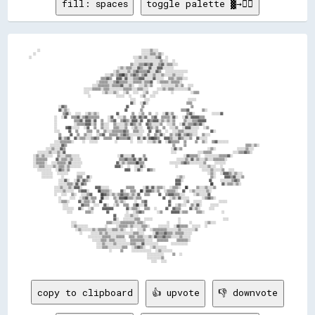
fill: spaces
toggle palette ▓→✊🏽
    ░░                                                ░░░░░░▒▒░░░░                                                        

  ░░                                                  ░░░░░░▒▒▒▒░░▒▒░░                                                    

░░                                                ░░░░▒▒░░▒▒░░░░░░▒▒▓▓  ░░                                                

                                                  ░░░░░░░░░░░░░░░░░░▒▒░░░░  ░░                                            

                                                ▒▒░░░░▒▒▒▒▓▓▒▒▓▓░░░░▒▒▓▓░░▒▒▒▒░░░░                                        

                                          ░░▒▒░░▒▒▒▒░░░░▓▓▒▒░░░░▓▓░░░░▓▓▓▓░░░░░░░░                                        

                                        ░░▒▒░░░░░░▒▒░░▒▒▓▓▒▒▒▒▒▒▓▓░░░░▓▓▒▒  ░░░░░░░░░░░░░░░░                              

                                    ░░░░▒▒░░▒▒▓▓██▒▒░░▒▒▓▓▒▒░░▒▒▓▓░░░░▒▒░░░░▒▒░░░░░░▒▒░░░░░░                              

                                  ▒▒▒▒▓▓▒▒  ▓▓▓▓░░▓▓░░░░▒▒▒▒▓▓▓▓░░░░░░▓▓░░░░░░  ▒▒▒▒░░▒▒▒▒░░░░                            

                                ░░▒▒▒▒▒▒░░░░▒▒▓▓▒▒▒▒▒▒░░░░▒▒▒▒▒▒░░▒▒▒▒▓▓  ░░▒▒▒▒▒▒░░▒▒▒▒▒▒░░                              

                              ░░░░▒▒▒▒▒▒▒▒░░▒▒▒▒▒▒▓▓░░░░▒▒░░  ░░░░▒▒░░▒▒    ░░░░░░░░░░▒▒░░▒▒  ░░░░                        

                          ░░░░░░▒▒▒▒▒▒░░▒▒▒▒░░░░░░░░░░▒▒▒▒▒▒░░░░▒▒▒▒░░░░    ░░░░▒▒░░▒▒▒▒░░░░░░░░░░▒▒                      

                          ░░░░      ░░▒▒░░░░▒▒░░  ░░▒▒  ░░░░  ░░▒▒  ░░░░      ░░        ░░▒▒▒▒                            

                            ░░            ░░░░░░  ░░    ░░▒▒  ░░░░                                                        

                                                ░░░░    ░░░░                  ░░░░░░                                      

                                                ▓▓░░  ░░▓▓░░                  ▒▒▒▒                                        

              ░░▓▓▒▒                            ▓▓      ▒▒                      ▒▒                                        

              ▓▓░░▒▒░░                          ▓▓      ▒▒                  ▒▒▒▒▓▓      ▒▒░░                              

                ▒▒▓▓░░  ░░░░  ░░▒▒░░▒▒░░        ▓▓      ▒▒  ░░▒▒  ▒▒  ░░  ░░▓▓░░▒▒      ▒▒▓▓░░        ░░░░░░▓▓            

            ░░  ░░▓▓  ▒▒▒▒▓▓░░▒▒▓▓▒▒▒▒▒▒▒▒    ░░▓▓  ░░░░▒▒  ▒▒▓▓░░▓▓▒▒▓▓  ▒▒▓▓  ▒▒▒▒▒▒░░▓▓░░  ░░▓▓░░▓▓▓▓▓▓▒▒▒▒            

            ░░        ▒▒▒▒▓▓░░▓▓▓▓░░▓▓  ▒▒  ░░▒▒▓▓  ▒▒▓▓▒▒░░▓▓▓▓░░▓▓  ▓▓▒▒▓▓▓▓░░▒▒░░▒▒░░▒▒    ▒▒░░░░▒▒▒▒▓▓▓▓▓▓            

            ░░        ░░▒▒▒▒▒▒▓▓▓▓░░▒▒  ▒▒░░░░  ▒▒░░░░░░▒▒░░▓▓▒▒░░▒▒  ▓▓▒▒░░░░░░▒▒  ░░░░▒▒  ░░▓▓░░▒▒▒▒▓▓▒▒▓▓░░            

            ░░    ▓▓██░░░░░░  ░░▓▓  ▒▒  ▒▒░░░░  ▒▒▒▒░░░░▒▒  ░░▒▒░░░░  ▓▓▒▒░░▒▒  ▒▒  ░░░░▒▒  ░░▓▓▓▓░░░░░░  ░░▒▒            

            ░░░░    ▓▓  ▒▒    ▒▒▒▒  ▒▒  ▒▒░░░░▒▒▒▒▒▒▒▒▓▓▒▒  ▒▒▒▒░░░░  ▓▓  ▓▓▒▒  ░░  ░░░░▒▒▒▒░░░░░░░░░░      ▓▓░░          

              ▒▒    ▓▓  ▒▒  ▒▒░░░░  ░░▒▒▓▓  ▒▒▒▒▒▒░░▒▒▓▓▒▒░░░░░░░░░░  ▒▒  ▒▒░░▓▓░░  ▒▒░░▒▒▓▓░░▒▒▓▓▒▒░░░░  ▒▒░░░░          

              ▓▓░░▒▒▓▓  ▓▓░░▒▒▒▒░░░░▒▒▓▓▒▒  ▒▒▒▒▒▒  ▓▓▒▒▒▒▒▒▓▓░░  ▓▓░░▓▓░░▓▓██▓▓▒▒  ▓▓▓▓▒▒░░░░▓▓▒▒░░░░▒▒  ▓▓░░░░░░        

            ░░░░▒▒▒▒▒▒▒▒░░    ░░  ░░░░░░        ░░      ░░  ░░░░  ░░░░▒▒░░▓▓  ░░▓▓▒▒▒▒▒▒  ▒▒    ▒▒  ▒▒░░  ▒▒▓▓░░░░░░░░    

          ░░░░░░░░▓▓▒▒                                                  ▒▒    ▒▒                            ▒▒▒▒░░▒▒░░    

        ░░░░▒▒░░░░▓▓▒▒                                                  ░░▓▓░░▒▒            ░░▒▒░░          ░░░░░░▒▒░░░░  

    ░░░░░░░░▒▒░░░░▒▒░░▓▓                                                  ░░░░          ░░░░▒▒▒▒▒▒          ░░░░▒▒▒▒▓▓▒▒░░

  ░░▒▒░░▒▒░░░░░░  ▒▒░░░░▒▒▒▒░░░░░░                  ░░▓▓░░░░░░▓▓    ▒▒                  ░░▓▓▒▒▒▒▒▒░░  ░░░░░░░░░░▒▒▒▒▒▒▓▓░░

  ░░▒▒▒▒▒▒▒▒    ▓▓░░▒▒▒▒░░▒▒░░░░░░                  ▒▒▒▒▓▓▒▒▒▒▓▓░░▓▓░░▓▓              ░░░░░░▒▒░░▓▓░░▒▒░░░░▒▒░░░░▒▒▒▒▒▒▒▒░░

  ░░▒▒▒▒▒▒░░  ░░░░▒▒▒▒▒▒░░▓▓░░░░░░░░                ▓▓░░▒▒░░▒▒▒▒▒▒██▒▒▒▒            ░░░░░░░░▒▒▓▓▒▒░░░░░░░░░░▒▒    ░░░░░░░░

  ░░░░▒▒▒▒░░░░░░▒▒░░▒▒▒▒░░▒▒░░░░░░░░                ▓▓▓▓░░  ░░  ░░░░▓▓░░              ░░          ░░░░░░▒▒░░░░  ░░        

    ░░░░░░░░░░  ░░▓▓▒▒░░▒▒                          ▓▓▓▓  ░░▓▓░░  ▓▓▒▒░░                      ░░░░░░▒▒░░░░░░▒▒  ░░░░      

      ░░░░░░░░  ░░░░░░░░    ░░░░░░                                                          ░░▒▒░░  ░░▓▓▓▓▒▒░░▒▒░░░░      

      ░░░░░░░░    ░░      ▒▒▒▒  ▓▓░░                                        ░░▒▒░░            ▒▒░░    ▓▓▓▓▒▒▓▓░░░░▒▒      

              ░░░░▓▓░░  ░░▓▓░░▓▓▒▒░░                                        ▓▓▓▓░░            ▓▓    ░░░░░░░░▒▒▓▓▒▒        

              ░░░░░░▒▒▒▒░░▓▓░░▓▓▒▒                                          ▓▓▓▓              ██    ▓▓░░▒▒▒▒░░▒▒░░        

            ░░░░▒▒░░░░▒▒░░▓▓▓▓░░      ▓▓▓▓░░░░░░        ▒▒▒▒▒▒    ░░▓▓░░▓▓░░▒▒▒▒░░  ░░▒▒▒▒░░  ██    ▒▒░░░░▒▒░░░░▒▒        

            ░░░░░░▒▒░░░░░░  ▒▒▓▓▓▓░░    ██▒▒▒▒▒▒░░    ▓▓░░  ▒▒▒▒  ██░░▓▓▓▓▒▒░░▒▒  ░░▒▒▒▒▒▒░░  ▓▓  ░░▒▒░░░░░░░░▒▒░░        

            ░░  ░░░░  ▒▒░░  ░░░░▒▒▓▓    ██▓▓▒▒░░▒▒░░▒▒▓▓▒▒▒▒░░▒▒░░▓▓  ▒▒▒▒    ▓▓  ▒▒▓▓▓▓▒▒▒▒░░░░    ░░▒▒░░░░░░▓▓          

              ░░    ░░░░  ░░▒▒▓▓░░▒▒▒▒  ██░░░░  ▒▒░░▓▓▓▓██▒▒▒▒░░▒▒▒▒          ▓▓  ░░▒▒░░▓▓░░░░░░      ░░▒▒▓▓▒▒░░          

              ░░▒▒▒▒░░    ▓▓░░▒▒▒▒░░▒▒  ██      ▒▒░░▒▒░░    ░░  ▒▒▓▓          ▓▓      ░░▒▒  ░░░░░░        ░░░░░░          

                ░░░░      ▓▓▒▒▒▒  ░░░░  ▓▓░░  ░░▒▒  ▒▒▒▒  ▒▒██░░░░▓▓          ▓▓  ░░▒▒░░░░  ▒▒░░▓▓░░    ░░░░░░            

                ░░░░░░░░  ▓▓░░  ░░▒▒    ▓▓▓▓▓▓▓▓      ▓▓░░▒▒▒▒░░  ▒▒▒▒  ░░    ▓▓  ▓▓▒▒▒▒    ▓▓░░▒▒░░    ░░░░              

                  ░░░░      ▒▒▒▒░░      ▓▓        ░░  ░░▒▒▓▓▒▒      ░░▒▒    ▓▓▓▓▓▓░░▒▒▒▒    ▒▒▒▒░░        ░░              

                                        ▓▓    ░░░░▒▒░░░░                                                                  

                                        ▓▓░░  ░░░░░░░░▒▒▒▒  ░░░░░░            ░░                    ░░░░                  

                    ░░░░              ▒▒▒▒░░░░░░▒▒▒▒▒▒▒▒▒▒░░▒▒▒▒░░          ░░    ░░    ░░      ░░▒▒░░░░                  

                    ░░▒▒░░░░░░░░        ░░    ░░▒▒▒▒▒▒░░▒▒░░░░░░▒▒▒▒░░    ░░░░░░░░  ░░▓▓▒▒▒▒▒▒  ░░░░░░  ░░                

                      ░░▒▒░░░░░░░░▒▒░░▒▒▒▒▒▒░░░░▒▒▒▒░░▒▒░░  ░░  ░░░░▒▒  ░░▒▒▒▒▒▒▒▒▒▒░░░░░░░░▒▒░░░░░░░░░░▒▒                

                        ░░    ░░░░░░▒▒░░▒▒░░░░░░░░░░░░░░░░░░▒▒▒▒░░░░    ░░▓▓▒▒▒▒▓▓▒▒▒▒░░▒▒▒▒▒▒░░░░░░                      

                            ░░░░░░░░░░▒▒▒▒▒▒░░░░▒▒▒▒▒▒  ▒▒▒▒░░▒▒▒▒░░░░▒▒░░▓▓▒▒▒▒▓▓▒▒▒▒░░░░░░▒▒░░░░░░                      

                              ░░░░░░▒▒▒▒░░▒▒▒▒░░░░░░░░  ▒▒▒▒▒▒▒▒▒▒░░░░░░  ▒▒▒▒▒▒▒▒    ▒▒▒▒▒▒▒▒░░                          

                                ░░░░▒▒░░░░░░▒▒░░░░░░░░░░▒▒▒▒░░░░▓▓░░░░░░░░░░      ░░░░░░░░░░░░                            

                                ░░░░▒▒▒▒░░░░░░░░░░▒▒▒▒  ░░▒▒▓▓▒▒░░  ░░▒▒░░░░░░░░                                          

                                      ░░    ▒▒    ░░░░░░░░░░░░░░  ░░▒▒░░░░░░░░                                            

                                                        ░░░░░░░░░░░░    ▒▒  ░░                                            

                                                        ░░░░░░░░░░▒▒                                                      

copy to clipboard
👍 upvote
👎 downvote