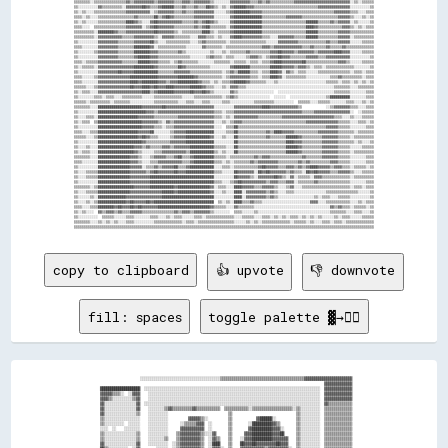
copy to clipboard
👍 upvote
👎 downvote
fill: spaces
toggle palette ▓→✊🏽
                      ░░░░░░░░░░░░░░░░░░░░░░░░░░░░░░░░░░░░░░░░▒▒▒▒▒▒▒▒▒▒▒▒▒▒▒▒▒▒▒▒▒▒▒▒▒▒▒▒▒▒▒▒▒▒▒▒▒▒▒▒▒▒▓▓▓▓▓▓▓▓▓▓▓▓▓▓▓▓▓▓▓▓▓▓▓▓

                                                                                                                  ▓▓▓▓▓▓▓▓▓▓▓▓▓▓

  ████████████████████  ░░░░░░░░░░░░░░░░░░░░░░░░░░░░░░░░░░░░░░░░░░░░░░░░░░░░░░░░░░░░░░░░░░░░░░░░░░░░░░░░░░░░░░░░  ▓▓▓▓▓▓▓▓▓▓▓▓▓▓

  ▓▓▓▓▓▓▒▒▒▒░░  ░░▓▓▓▓    ░░░░░░░░░░░░░░░░░░░░░░░░░░░░░░░░░░░░░░░░░░░░░░░░░░░░░░░░░░░░░░░░░░░░░░░░░░░░░░░░░░░░░░  ▓▓▓▓▓▓▓▓▓▓▓▓▓▓

  ▓▓▓▓▒▒░░░░░░░░░░▒▒▓▓    ░░░░░░░░░░░░░░░░░░░░░░░░░░░░░░░░░░░░░░░░░░░░░░░░░░░░░░░░░░░░░░░░░░░░░░░░░░░░░░░░░░░░░░  ▓▓▓▓▓▓▓▓▓▓▓▓▓▓

  ▓▓░░░░░░░░░░░░░░░░▓▓  ░░░░░░░░░░░░░░░░░░░░░░░░░░░░░░░░░░░░░░░░░░░░░░░░░░░░░░░░░░░░░░░░░░░░░░░░░░░░░░░░░░░░░░░░  ▓▓▒▒▒▒▒▒▒▒▒▒▒▒

  ▓▓░░░░░░░░░░░░░░░░▓▓    ░░░░░░░░▒▒▓▓▒▒▒▒▒▒▒▒▒▒▓▓▒▒▒▒▒▒▒▒▒▒▒▒  ▒▒▒▒▒▒▒▒▒▒▒▒░░▒▒▒▒▒▒▒▒▒▒▒▒▒▒▒▒▒▒▒▒░░▒▒░░░░░░░░░░  ▒▒▒▒▒▒▒▒▒▒▒▒▒▒

  ▓▓░░░░░░░░░░░░░░░░▒▒    ░░░░░░░░░░                              ▒▒                                ▒▒░░░░░░░░░░  ▒▒▒▒▒▒▒▒▒▒▒▒▒▒

  ▒▒░░░░░░░░░░░░░░░░░░    ░░░░░░░░░░          ▓▓▓▓▓▓▒▒░░          ▒▒            ▓▓██████░░          ▒▒░░░░░░░░░░  ▒▒▒▒▒▒▒▒▒▒▒▒▒▒

  ▒▒░░░░░░░░░░  ░░░░░░    ░░░░░░░░░░      ░░▒▒▒▒▒▒▓▓▓▓  ░░        ▒▒        ░░██████████▓▓▒▒        ▒▒░░░░░░░░░░  ▒▒▒▒▒▒▒▒▒▒▒▒▒▒

  ░░░░  ░░    ░░░░░░░░    ░░░░░░░░░░      ▓▓▓▓▓▓▓▓▓▓▓▓  ░░        ▒▒        ▓▓██████████▓▓▓▓░░      ▒▒░░░░░░░░░░  ▒▒▒▒▒▒▒▒▒▒▒▒▒▒

  ▒▒░░░░░░░░░░░░░░░░▒▒    ░░░░░░░░░░    ▒▒▓▓▓▓▓▓▓▓▓▓▒▒░░░░▓▓      ▒▒      ▓▓▓▓██████████▓▓▓▓██      ▒▒░░░░░░░░░░  ▒▒▒▒▒▒▒▒▒▒▒▒▒▒

  ▒▒░░░░░░░░░░░░░░░░▒▒    ░░░░░░░░▒▒    ▒▒▓▓▓▓▓▓▓▓▓▓▒▒  ░░▓▓▒▒    ▒▒    ░░▓▓▓▓██████████▓▓▓▓▓▓▓▓    ▒▒░░░░░░░░░░  ▒▒▒▒▒▒▒▒▒▒▒▒▒▒

  ▓▓░░░░░░░░░░░░░░░░▓▓    ░░░░░░░░░░  ░░▒▒▓▓▓▓▓▓▓▓▓▓▒▒  ░░████    ▒▒    ██▓▓▓▓██▓▓▓▓▓▓▓▓▓▓██▓▓▓▓    ▒▒░░░░░░░░░░  ▒▒▒▒▒▒▒▒▒▒▒▒▒▒
