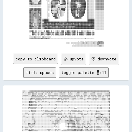
  ██▒▒░░░░░░░░░░  ░░▓▓        ░░░░░░  ░░▒▒▓▓▓▓▓▓▓▓▓▓▒▒  ░░▓▓▓▓░░  ▒▒    ▓▓▓▓▓▓▓▓▓▓▓▓▒▒▓▓▓▓▓▓▓▓▓▓░░  ▒▒░░░░░░░░░░  ▒▒▒▒▒▒▒▒▒▒▒▒▒▒

  ██▓▓░░░░░░░░░░░░▓▓▓▓          ░░░░  ▒▒▒▒▒▒▒▒▒▒▒▒░░▓▓  ░░▓▓██▒▒  ▒▒  ░░▓▓▓▓▓▓██▒▒▓▓▒▒▓▓▓▓▓▓▓▓▓▓▒▒  ▒▒░░░░░░░░░░  ▒▒▒▒▒▒▒▒▒▒▒▒▒▒

  ▓▓▓▓▒▒▒▒░░░░░░▓▓▓▓▓▓          ░░  ░░▓▓▒▒▒▒▒▒▓▓▓▓░░▒▒  ░░▓▓▓▓▓▓  ▓▓  ▒▒▓▓▓▓▓▓▓▓░░░░░░▒▒▓▓▓▓██████  ▒▒░░░░░░░░░░  ▒▒▒▒▒▒▒▒▒▒▒▒▒▒

  ▒▒▓▓▒▒▒▒▒▒▒▒▒▒▒▒▒▒▒▒          ░░░░░░▒▒▒▒▒▒▒▒▒▒░░    ▓▓██▓▓▓▓▒▒  ▒▒  ▒▒▓▓▓▓▓▓▓▓▓▓░░  ░░░░▓▓██████  ▒▒░░░░░░░░░░  ▒▒▒▒▒▒▒▒▒▒▒▒▒▒

  ░░░░░░░░░░░░░░░░░░░░          ░░░░░░▓▓██▓▓▓▓░░░░░░░░░░░░░░░░░░  ▒▒  ▒▒▓▓▓▓████▓▓░░░░░░▒▒▓▓██████  ▒▒░░░░░░░░░░  ▒▒▒▒▒▒▒▒▒▒▒▒▒▒

                                ░░░░░░▓▓▓▓▒▒▒▒░░░░▓▓▒▒░░░░░░░░▒▒  ▒▒  ▒▒▓▓▓▓▓▓▓▓▓▓░░▒▒▒▒▓▓▓▓▓▓██▓▓  ▒▒░░░░░░░░░░  ▒▒▒▒▒▒▒▒▒▒▒▒▒▒

  ▓▓▓▓▓▓▒▒▓▓▓▓▓▓▓▓▓▓▓▓          ░░░░  ▒▒░░░░░░░░▒▒░░▒▒░░██████░░  ▒▒  ░░██▓▓████▓▓▓▓▒▒▓▓▓▓▓▓▓▓██▒▒  ▒▒░░░░░░░░░░  ▒▒▒▒▒▒▒▒▒▒▒▒▒▒

  ██▓▓▒▒▒▒▓▓▓▓▒▒▓▓▓▓▓▓          ░░░░  ██▒▒▒▒░░▒▒▒▒░░░░▒▒░░▓▓██    ▒▒    ████▓▓▓▓░░▓▓░░▒▒██▒▒▓▓▓▓    ▒▒░░░░░░░░░░  ░░░░░░░░░░░░░░

  ██▒▒▒▒▒▒▒▒▒▒▒▒▓▓▒▒▓▓          ░░    ▒▒░░░░░░░░▓▓░░░░▒▒░░░░░░    ▒▒    ▓▓▓▓▓▓▓▓░░▓▓▒▒▓▓▓▓▓▓████    ▒▒░░░░░░░░░░  ░░░░░░░░░░░░░░

  ▓▓▒▒▒▒▒▒▓▓▒▒▒▒▒▒▒▒▓▓          ░░░░    ██▒▒▒▒▓▓▒▒░░░░▒▒░░░░      ▒▒    ░░██▓▓▓▓░░▓▓░░▓▓▓▓▓▓██▒▒    ▒▒░░░░░░░░░░  ░░░░░░░░░░░░░░

  ▓▓▒▒▒▒▓▓▒▒▒▒▒▒▒▒░░▓▓          ░░░░    ░░░░▓▓▓▓░░▒▒  ▒▒░░░░      ▒▒      ▓▓▓▓██  ░░░░▓▓▓▓▓▓██      ▒▒░░░░░░░░░░  ░░░░░░░░░░░░░░

  ▓▓▒▒▒▒▒▒▒▒▒▒▒▒▒▒▒▒▒▒          ░░░░      ████▓▓░░░░░░░░░░        ▒▒        ▓▓▓▓▒▒▓▓  ▓▓▓▓▓▓        ▒▒░░░░░░░░░░  ░░░░░░░░░░░░░░

  ▓▓▒▒▒▒▒▒░░▒▒▒▒▒▒▒▒▓▓          ░░          ░░██▓▓░░░░            ▒▒          ▒▒████▓▓▓▓▓▓          ▒▒░░░░░░░░░░  ░░░░░░░░░░░░░░

  ▓▓▒▒▒▒▒▒░░░░▒▒▒▒▓▓▓▓  ▒▒▓▓▓▓▓▓▓▓░░                              ▒▒                                ▒▒▓▓▓▓▓▓▓▓▓▓  ░░░░░░░░░░░░░░

  ▓▓▒▒▒▒▒▒░░░░▒▒▒▒▒▒▓▓  ▓▓████████░░                              ▒▒                                ▒▒██████████  ░░░░░░░░░░░░░░

  ██▒▒▒▒▒▒░░░░▒▒▒▒▒▒▓▓  ░░██████████████████████████▓▓▓▓▓▓▓▓▓▓▓▓████████████████████████████████████████████████  ░░░░░░░░░░░░░░

  ▓▓▓▓▒▒░░▒▒░░▒▒▒▒▓▓▓▓  ▓▓▓▓▓▓▓▓▒▒▓▓▒▒▓▓▓▓▓▓██▒▒▓▓▒▒▓▓▓▓▓▓▒▒▓▓▓▓▓▓▒▒▓▓▓▓▒▒▓▓▒▒▓▓▓▓▓▓▓▓▒▒▓▓▓▓▓▓▓▓▓▓▓▓▓▓▓▓▓▓▓▓▓▓██  ░░░░░░░░░░░░░░

  ██▒▒▒▒░░▒▒░░▒▒▒▒▓▓▓▓  ▓▓▓▓▓▓██▓▓▓▓██▓▓▓▓▓▓██▓▓▓▓▓▓▓▓▓▓▒▒▓▓▓▓▓▓▓▓▓▓▓▓▓▓▓▓████▓▓▓▓▓▓██▓▓▓▓██▓▓▓▓▓▓▓▓▓▓▒▒▓▓▓▓████  ░░░░░░░░░░░░░░

  ██▓▓▓▓▓▓░░▒▒░░▒▒▓▓▓▓  ▓▓▓▓▒▒▒▒▓▓▓▓▒▒▒▒▓▓▓▓▓▓▒▒▒▒▓▓▓▓▓▓▓▓▒▒▓▓▓▓▒▒▓▓▒▒▒▒▒▒▒▒▒▒▒▒████████████████████████████████  ░░░░░░░░░░░░░░

  ██▓▓▒▒▒▒▒▒▒▒▒▒▓▓▓▓▓▓  ▒▒▓▓████▓▓████▓▓▓▓▓▓▓▓▓▓▓▓▓▓▓▓██▓▓████▓▓▓▓██▓▓▓▓██▓▓████████████████████████████████████  ░░░░░░░░░░░░░░

                                                                                                                  ░░░░░░░░░░░░░░

  ▒▒▒▒▓▓▒▒  ▒▒  ░░░░░░░░  ▒▒  ▓▓▓▓▒▒  ▒▒  ░░  ░░▒▒░░░░  ▒▒▓▓  ░░░░▓▓▒▒░░░░▒▒▒▒▓▓  ▒▒  ░░  ▒▒░░░░░░░░▒▒░░░░  ░░░░                

  ░░  ▓▓▓▓▒▒▒▒░░▒▒░░░░▓▓▒▒░░░░▒▒▓▓▓▓▒▒▒▒▒▒▓▓  ▒▒▓▓▒▒░░▒▒▒▒▓▓  ▓▓▒▒▓▓▓▓▒▒░░▒▒▓▓▓▓  ▓▓░░▓▓▓▓▓▓▒▒░░░░▒▒▓▓▓▓▓▓░░▒▒▓▓                

      ▓▓▓▓▒▒░░░░▒▒░░░░▓▓▒▒░░░░▒▒▓▓▓▓▒▒░░▒▒▒▒  ▓▓▓▓▒▒░░▒▒▒▒▓▓  ▓▓▓▓▓▓▓▓▒▒░░▒▒▓▓▓▓  ▓▓  ▓▓▓▓▓▓▒▒░░░░▒▒▓▓▓▓▓▓░░▒▒▓▓                

  ░░  ░░░░  ░░  ░░  ░░░░  ░░    ░░░░  ░░  ░░  ░░░░░░░░░░░░░░  ░░  ░░░░░░  ░░░░░░  ░░  ░░░░░░░░    ░░░░░░░░  ░░░░                

  ░░░░░░░░▒▒░░░░░░░░░░  ▒▒░░░░░░░░░░░░                                                                                          

  ▒▒▒▒▒▒▒▒▒▒▒▒▒▒▒▒▒▒▒▒▓▓▒▒▒▒▒▒▓▓▒▒▒▒░░░░░░░░░░░░░░░░░░░░░░░░░░░░░░░░░░░░░░░░░░░░░░░░░░░░░░░░░░░░▒▒░░░░░░░░░░░░░░                

                                                                                    ░░  ░░░░░░  ░░░░░░░░░░░░░░░░░░░░░░▒▒▒▒▒▒▒▒░░

                                                                ░░░░░░  ░░░░░░░░░░░░░░░░░░░░▒▒░░░░▒▒░░░░░░░░░░▒▒░░░░▒▒▒▒▓▓▒▒▒▒▒▒

                                                                            ░░  ░░░░░░░░░░░░░░░░░░░░░░░░░░░░░░░░░░░░▒▒▒▒░░░░░░░░

copy to clipboard
👍 upvote
👎 downvote
fill: spaces
toggle palette ▓→✊🏽
░░▒▒▒▒░░░░░░▒▒▓▓▓▓▓▓▓▓▓▓▓▓▓▓▓▓▓▓▓▓▓▓▓▓▓▓▓▓▓▓▓▓▓▓▓▓▓▓▓▓▓▓▓▓▓▓▓▓▓▓▓▓▓▓▓▓▓▓▓▓▓▓▓▓▓▓▓▓▓▓▓▓▓▓▓▓▓▓▓▓▓▓▓▓▓▓▓▓▓▓▓▓▓▓▓▓▓▓▓▓▓▓▓▓▓▓▓▓▓▓▓▓▓▓▓▓▓▓▓▓▓▓▓▓▓▓▓▓▓▓▓▓▓▓▒▒
░░▒▒░░░░░░▒▒▒▒▒▒▒▒▒▒░░░░▒▒░░░░░░░░░░▒▒░░░░▒▒░░▒▒░░▒▒░░░░░░░░░░░░▒▒▒▒░░▒▒▒▒░░░░▒▒░░▒▒░░░░░░░░░░▒▒▒▒░░░░░░░░▒▒▒▒░░░░░░░░░░▒▒▒▒░░░░░░░░░░░░░░░░░░░░░░░░▓▓
░░░░░░░░░░▒▒▒▒▒▒░░▓▓▒▒▒▒▒▒░░▒▒▒▒▒▒▓▓░░░░▒▒░░▒▒▒▒▒▒░░░░▒▒▒▒▒▒▒▒░░▒▒▒▒▒▒▒▒▒▒░░░░▒▒▒▒▒▒▒▒░░░░░░▒▒▒▒▒▒░░░░░░▒▒▒▒▒▒░░░░░░▒▒▒▒▒▒▒▒░░░░▒▒▒▒▒▒▒▒░░░░░░▒▒▒▒▒▒▓▓
░░▒▒▒▒▒▒▒▒░░░░░░░░▓▓▒▒▒▒░░▒▒░░▒▒▒▒░░░░▒▒  ░░▒▒▒▒▒▒▒▒▒▒▒▒▒▒▒▒▒▒░░▒▒░░▒▒▒▒▒▒▒▒▒▒░░▒▒▒▒░░░░▒▒░░▒▒▒▒▒▒░░▒▒░░░░▒▒▒▒░░░░▒▒░░▒▒▒▒▒▒▒▒░░░░▒▒▒▒░░░░▒▒░░▒▒▒▒▒▒▓▓
░░░░░░░░░░░░░░░░▒▒▒▒▒▒▒▒▒▒▒▒▒▒▒▒▒▒▒▒▒▒░░▒▒░░░░▒▒░░░░▒▒░░░░░░░░░░▒▒▒▒▒▒▒▒▒▒▒▒▒▒▒▒▒▒▒▒▒▒▒▒▒▒▒▒░░▒▒░░▒▒▒▒▒▒░░▒▒░░░░▒▒▒▒░░░░▒▒░░▒▒▒▒░░▒▒▒▒░░▒▒▒▒░░░░▒▒░░▒▒
▒▒░░░░░░░░░░░░▒▒▓▓▒▒▒▒░░▒▒▒▒▒▒▒▒░░▒▒▒▒▒▒▒▒▒▒▒▒▒▒▒▒▒▒▒▒▒▒▒▒▒▒░░▓▓▒▒▒▒░░▒▒▒▒▒▒▒▒▒▒░░░░░░▒▒▒▒▒▒░░░░░░▒▒▒▒▒▒░░░░░░▒▒▒▒▒▒▒▒░░▒▒▒▒▒▒▒▒▒▒░░░░░░▒▒▒▒▒▒░░░░▒▒▓▓
░░░░░░░░░░░░░░▓▓▒▒░░░░▒▒▒▒▒▒▒▒▒▒▒▒░░▒▒░░░░░░░░░░░░░░░░░░░░░░▒▒▒▒░░▒▒▒▒▒▒░░▒▒░░░░░░░░░░▒▒░░░░░░░░░░░░░░░░░░▒▒░░░░░░░░░░░░▒▒░░▒▒▒▒░░░░░░░░▒▒▒▒▒▒░░░░▒▒▓▓
░░░░░░░░░░░░██▓▓▓▓▒▒▒▒▒▒░░░░▒▒░░░░▒▒▒▒░░▒▒░░░░░░░░░░░░░░░░▒▒▒▒▒▒▒▒░░▒▒░░▒▒▒▒░░▒▒░░░░░░░░░░░░░░░░░░░░░░░░░░░░░░▒▒░░░░░░░░░░░░░░░░░░░░░░░░░░░░░░░░░░▒▒▓▓
░░░░░░░░░░░░██▓▓▓▓▒▒░░▒▒▒▒░░░░░░░░░░░░░░░░░░░░▒▒░░░░░░░░░░░░░░░░░░░░▒▒░░░░░░░░░░░░░░░░░░░░░░░░░░░░░░░░░░░░░░░░░░░░░░░░░░░░░░░░░░░░░░░░░░░░░░░░░░░░░░▓▓
░░▒▒░░░░░░░░██▒▒▓▓▒▒▒▒▒▒▒▒░░░░▒▒░░░░░░░░░░░░░░▒▒░░░░░░░░▒▒▒▒░░░░░░░░░░░░░░░░░░░░░░░░░░░░░░░░░░░░░░░░░░░░░░░░░░░░░░░░░░░░░░░░░░░░░░░░░░░░░░░░░░░░░░░░▓▓
░░░░░░░░░░░░▓▓▓▓▓▓▒▒▒▒▒▒▒▒░░▒▒░░▒▒░░░░░░░░░░░░░░░░░░░░░░░░▒▒░░░░░░░░░░░░░░░░▒▒░░░░░░░░░░░░░░░░░░░░░░░░░░░░░░░░░░░░▒▒░░░░░░░░░░░░▒▒░░▒▒░░░░░░░░░░░░░░▓▓
░░░░░░░░░░▒▒▓▓▒▒▒▒▒▒▒▒▒▒▒▒░░░░░░▒▒▒▒░░░░░░░░░░░░░░░░░░░░░░▒▒░░░░░░░░░░░░░░░░░░░░▒▒░░░░░░░░    ░░░░░░░░░░░░░░░░░░░░░░░░░░░░░░░░░░▒▒░░▒▒▒▒░░░░░░░░░░░░▓▓
░░░░░░░░░░▒▒░░▒▒▒▒▒▒▒▒▒▒░░░░░░░░▒▒░░░░░░░░░░░░░░░░░░░░▒▒▒▒░░░░░░░░░░░░░░░░░░░░░░░░░░░░░░▒▒▒▒▒▒░░░░░░░░░░░░░░░░░░▒▒░░░░░░░░░░░░░░▒▒░░▒▒▒▒░░░░░░░░░░░░▓▓
░░░░░░░░░░░░░░░░▓▓▒▒▒▒▒▒░░░░░░░░▒▒░░▒▒░░▒▒▒▒░░░░░░▒▒░░▒▒░░░░▒▒░░░░▒▒▒▒░░░░░░░░▒▒░░░░▒▒▒▒▒▒▒▒▒▒░░▒▒░░░░░░▒▒░░░░░░░░░░▒▒░░░░░░░░▒▒░░░░░░░░░░░░░░░░░░▒▒▓▓
░░░░░░░░░░░░▒▒░░▒▒▒▒▒▒▒▒░░░░░░░░░░░░░░░░▒▒▒▒▒▒▒▒▒▒▒▒▒▒░░▒▒▒▒▒▒░░▒▒░░░░░░░░░░░░░░░░▒▒░░▒▒▒▒▒▒▒▒▒▒▒▒▒▒▒▒░░░░░░░░▒▒░░░░░░░░░░░░░░▓▓▒▒▒▒░░░░░░░░░░░░░░▒▒▓▓
░░░░░░▒▒▒▒░░░░░░░░▒▒▒▒░░░░░░░░░░░░░░▒▒▒▒▒▒▒▒▒▒▒▒▒▒▒▒▒▒▒▒▒▒▒▒▒▒▒▒▒▒▒▒░░░░▒▒░░░░▒▒▒▒▓▓░░▒▒▒▒░░░░░░▒▒▒▒▒▒▒▒░░░░░░▒▒░░░░░░▒▒░░░░▒▒▓▓▒▒▒▒▒▒░░░░░░░░░░░░░░▓▓
░░░░░░░░░░▒▒░░░░░░▒▒░░░░░░░░░░░░░░▒▒▒▒░░░░▒▒░░░░▒▒▒▒▒▒░░▒▒▒▒░░▒▒▒▒▒▒░░░░░░░░░░░░░░▒▒░░░░░░░░░░░░░░░░▒▒▒▒░░▒▒▒▒░░░░░░░░▒▒░░░░▒▒▒▒░░░░▒▒██▓▓▒▒░░░░░░░░▓▓
░░▒▒▒▒░░░░░░░░░░░░▒▒░░░░░░░░░░░░▒▒░░░░░░░░▒▒▒▒▒▒▒▒▒▒▒▒▒▒▒▒░░░░░░░░░░▒▒▒▒░░▓▓░░░░▓▓▒▒▒▒░░▒▒▒▒░░░░░░░░░░▒▒▒▒░░░░░░░░░░░░░░░░▒▒░░░░░░▒▒▒▒░░▒▒░░░░░░░░░░▓▓
░░░░░░░░▒▒░░░░░░░░▒▒░░░░░░░░░░░░░░░░░░░░░░░░░░░░▒▒░░░░░░░░░░░░▒▒░░▓▓░░▒▒▒▒░░▒▒░░▒▒▒▒▒▒▒▒▒▒▒▒▒▒▒▒▒▒▒▒░░░░▒▒░░░░░░░░░░░░░░░░░░░░▓▓▓▓▒▒▒▒▓▓░░▒▒▒▒▒▒░░░░▓▓
░░░░░░░░░░░░░░░░░░▒▒▒▒░░░░░░░░░░░░░░░░░░░░░░░░░░░░░░░░░░░░▒▒▒▒░░▓▓░░░░░░░░░░░░░░▒▒▓▓▒▒░░▒▒▒▒▓▓▒▒▒▒▒▒░░░░▒▒░░░░░░░░░░▒▒░░░░░░░░▒▒▒▒▓▓▒▒░░▒▒▒▒░░▓▓▒▒░░▓▓
░░░░░░░░░░░░░░░░░░░░▒▒░░░░░░░░░░░░░░░░░░░░░░░░░░▒▒░░░░░░▒▒▒▒▒▒▒▒░░░░░░░░░░▒▒▓▓▒▒▒▒▓▓▓▓▒▒░░░░▓▓▒▒▒▒░░░░░░░░░░░░░░░░░░▒▒▒▒░░░░░░▒▒░░░░░░▒▒░░░░░░▒▒▒▒░░▓▓
░░░░▒▒░░░░░░░░░░░░░░▓▓▒▒░░░░░░░░░░░░░░░░░░░░░░░░░░░░▒▒░░▒▒▒▒▓▓▒▒░░░░░░░░░░▒▒▒▒▒▒▓▓▓▓▓▓▓▓▓▓░░▒▒▓▓▒▒░░░░░░▒▒▒▒░░▒▒▒▒░░▒▒░░░░░░░░▒▒░░░░░░░░▒▒░░▒▒░░░░▒▒▒▒
░░░░░░░░░░▓▓▓▓▒▒░░▒▒▓▓░░░░░░░░░░░░░░░░░░░░░░░░░░░░░░▒▒▒▒▒▒▒▒▒▒░░░░        ░░▒▒▓▓▒▒▒▒▒▒▓▓▓▓░░▒▒▒▒▒▒░░░░▒▒▒▒░░░░▒▒▒▒▒▒░░░░░░▒▒░░░░▒▒░░░░░░░░░░░░▒▒▒▒▒▒▓▓
░░░░░░░░░░▓▓▒▒▒▒▒▒▒▒▒▒░░░░░░░░░░░░░░░░░░░░░░░░░░░░░░░░▒▒▒▒░░░░░░          ░░░░▓▓░░░░░░▓▓▓▓▒▒░░▒▒▒▒▒▒░░▒▒▒▒▒▒░░▒▒░░▒▒▒▒░░░░▒▒░░░░░░░░░░░░░░░░░░▒▒▓▓▒▒▒▒
▒▒░░░░░░░░░░▒▒▒▒░░▒▒░░░░░░░░░░░░░░▒▒░░░░░░░░░░░░░░░░░░▒▒░░▒▒░░░░          ░░▒▒▓▓▒▒▒▒▒▒▓▓▓▓▒▒░░▒▒▒▒░░░░▒▒░░▓▓░░░░▓▓░░░░▒▒░░▒▒░░▒▒▒▒▒▒░░░░░░░░░░░░▒▒░░▓▓
▒▒░░░░▒▒▒▒░░░░▒▒▒▒░░░░░░░░░░░░░░░░░░░░░░░░░░░░░░░░░░░░  ░░░░░░░░            ░░▒▒░░░░▒▒▒▒▒▒▒▒▒▒▒▒▓▓▒▒▒▒▓▓░░░░▓▓▓▓░░▒▒▒▒▒▒░░▒▒░░▒▒▒▒▒▒▒▒░░░░░░░░░░░░▒▒▓▓
░░░░░░▒▒▒▒░░▒▒░░▒▒▒▒░░░░░░░░░░░░░░░░░░░░░░▒▒▒▒▒▒▒▒░░░░░░▒▒▒▒░░▒▒░░    ░░░░░░▒▒▒▒▒▒▒▒▒▒▒▒▓▓▓▓▒▒▒▒▒▒▒▒▓▓▒▒░░░░▒▒▓▓░░░░▒▒▒▒░░▒▒░░▒▒▒▒▒▒▒▒▒▒░░░░░░░░░░▒▒▒▒
▒▒░░░░░░░░▒▒████▓▓▒▒▒▒▒▒▒▒▒▒░░░░░░░░░░░░░░░░▒▒▒▒░░░░░░░░▒▒░░▒▒░░░░░░▒▒▒▒▒▒▒▒▒▒▒▒▒▒▒▒▒▒▓▓▓▓▓▓▒▒▓▓▒▒▓▓▓▓▒▒▒▒░░▒▒▒▒▒▒▒▒▒▒▒▒░░▓▓▒▒▒▒░░░░▒▒░░░░░░░░░░░░░░▓▓
▒▒░░░░░░░░████████▒▒▒▒▒▒░░▒▒▒▒░░░░░░▒▒░░░░▒▒▒▒░░░░▒▒░░▒▒░░▒▒▒▒░░░░  ░░░░░░░░▒▒▓▓▒▒▒▒▒▒▓▓▓▓▓▓▒▒▒▒▓▓▒▒▒▒▓▓▓▓▒▒▒▒▒▒▒▒░░░░▓▓▓▓▒▒▓▓▒▒░░▒▒▒▒▒▒▒▒░░░░░░░░▒▒▓▓
░░░░░░░░▒▒▓▓▓▓▓▓▓▓██▒▒▒▒░░▒▒░░░░░░▒▒▒▒░░░░░░░░▒▒▒▒░░▒▒░░░░░░▒▒░░▒▒░░▒▒░░░░▒▒▓▓▓▓▓▓▒▒▒▒▒▒▓▓▓▓▓▓▒▒▓▓▒▒▓▓▓▓▓▓▒▒▒▒▒▒▒▒▒▒░░▓▓▓▓▒▒▓▓▒▒▒▒░░▒▒▒▒▒▒░░░░▒▒░░▒▒▒▒
░░░░▒▒▒▒▓▓▒▒░░░░▒▒▓▓▒▒▒▒▒▒░░░░░░░░░░▒▒░░▒▒░░░░▒▒▒▒░░░░▒▒░░▒▒▒▒▒▒▒▒░░░░    ▒▒▓▓▓▓▓▓▒▒▒▒▓▓▓▓▒▒▓▓▒▒▒▒▒▒▓▓▓▓▓▓▒▒▒▒▒▒▒▒▒▒▒▒▓▓▓▓▓▓▓▓▒▒░░░░▒▒▒▒▒▒░░░░░░░░▓▓▒▒
░░░░░░▒▒▓▓▓▓▒▒░░▒▒██▒▒▒▒░░▒▒░░░░░░░░░░▒▒░░▒▒░░░░▒▒▒▒░░▒▒░░▒▒▒▒▒▒▒▒░░▒▒░░░░▒▒▒▒████▒▒▒▒▓▓▓▓▓▓▒▒██▒▒░░░░░░░░▒▒▒▒▒▒▒▒▒▒▒▒▒▒▓▓▓▓▒▒░░▒▒▒▒▒▒░░░░░░░░░░▒▒░░▒▒
▒▒░░▒▒▓▓████▒▒░░████▒▒▒▒░░░░░░░░░░░░░░░░▒▒▒▒▒▒▒▒░░░░░░▒▒░░░░░░▒▒▒▒▒▒▒▒▒▒▒▒▒▒▒▒▓▓████▓▓▓▓▓▓▓▓██░░░░░░░░░░░░░░▒▒▒▒▒▒▒▒░░▒▒▒▒▒▒▒▒▒▒▒▒▒▒▒▒▒▒░░▒▒░░▒▒▓▓░░▒▒
▒▒▒▒▓▓▓▓████░░░░██▓▓░░░░░░░░  ░░░░▒▒▒▒▒▒░░▒▒▒▒▒▒░░▒▒░░▒▒░░▒▒▒▒▒▒▒▒▒▒▒▒░░░░░░▓▓▓▓██▓▓▓▓▓▓▓▓▓▓██░░░░░░▒▒▒▒▒▒▒▒▒▒▒▒▒▒▒▒▒▒▒▒▒▒▒▒▒▒▒▒▒▒░░░░░░░░░░▒▒▒▒▒▒░░▓▓
▒▒▒▒▓▓██▓▓░░▒▒░░██▒▒░░░░▒▒░░░░▒▒▓▓▒▒░░▒▒░░▒▒▒▒░░▒▒░░▓▓▒▒░░▒▒▒▒▓▓▓▓▒▒░░░░░░▒▒▓▓██████▓▓▓▓▓▓▓▓▒▒░░░░░░░░▓▓▓▓▒▒▒▒▒▒▒▒▒▒▒▒▒▒▒▒▒▒▒▒░░░░▒▒░░▒▒░░░░░░▓▓▒▒▒▒▓▓
▒▒▒▒▒▒░░░░░░▒▒▒▒▒▒▒▒░░░░▒▒░░░░▓▓▓▓░░░░░░░░░░░░░░░░▒▒░░░░▒▒▒▒░░▒▒▓▓▒▒▓▓██▓▓▓▓██████▓▓██████▓▓▒▒░░░░░░░░░░██▒▒▒▒▒▒▒▒▒▒░░▒▒▒▒▒▒░░░░░░▒▒▒▒░░░░░░░░░░▒▒▒▒▓▓
░░▒▒▒▒░░░░░░░░░░▒▒░░░░░░░░░░▒▒▓▓▒▒░░░░░░░░▒▒░░▒▒▒▒▒▒░░░░▒▒▒▒▒▒▒▒▒▒▒▒▓▓▓▓▓▓▓▓██▓▓████▓▓██████▒▒░░░░░░░░░░▒▒▓▓▒▒░░▒▒▒▒░░░░░░░░░░░░░░░░░░░░░░░░░░░░▒▒░░▓▓
▒▒▒▒▒▒░░░░░░░░░░░░░░░░░░░░░░░░▓▓▒▒▒▒▓▓▒▒▒▒░░░░░░░░░░▒▒░░▒▒▒▒▒▒░░▒▒▒▒▒▒██▓▓████▓▓██▓▓████▓▓░░░░▒▒░░░░░░▒▒▒▒▓▓▒▒▒▒▒▒▒▒░░░░░░░░▒▒▓▓░░░░░░░░░░░░░░░░▒▒░░▒▒
░░▒▒░░░░░░░░░░░░░░░░░░░░░░░░░░▓▓▓▓▓▓▒▒░░▒▒░░░░░░▒▒░░░░░░░░▓▓▒▒▒▒▓▓▒▒░░░░░░░░██▓▓██▓▓░░░░░░░░░░▒▒░░░░  ░░▓▓▓▓▓▓▓▓░░░░░░░░░░░░▒▒▒▒░░░░░░░░░░▒▒░░▒▒▒▒░░▒▒
░░░░▒▒▒▒▒▒░░░░░░░░░░░░░░▒▒░░░░░░▒▒▒▒░░▒▒░░░░░░▒▒▒▒░░░░░░░░░░░░▒▒██▒▒░░░░░░░░░░████░░░░░░░░░░▒▒▒▒░░░░░░░░▓▓▓▓▒▒░░░░░░░░░░░░░░░░░░░░░░░░░░▒▒▒▒░░░░░░░░▒▒
░░░░░░░░▒▒▒▒░░░░░░░░░░▒▒▒▒▓▓▒▒▒▒▓▓▓▓▒▒░░░░░░██▒▒▒▒▒▒░░░░░░░░░░▒▒▒▒░░░░░░░░░░░░▒▒▒▒░░░░░░░░░░▒▒▒▒░░▒▒░░░░░░░░▒▒░░░░░░░░░░░░░░░░░░░░░░▒▒░░░░▒▒░░░░░░░░▒▒
▒▒░░░░░░░░▒▒░░░░░░░░░░▒▒▒▒▒▒░░░░▒▒░░  ░░░░░░▓▓▒▒░░▒▒░░▒▒░░░░░░░░░░▒▒░░░░░░░░░░░░░░░░░░░░░░▒▒▒▒▒▒▒▒▒▒░░▒▒▒▒░░▒▒░░░░░░░░░░░░░░░░░░░░░░▒▒░░░░░░░░░░░░░░▓▓
░░░░░░░░▒▒▒▒░░░░░░░░░░▒▒░░░░    ░░░░░░░░▒▒░░▓▓▒▒▒▒▒▒░░▒▒▒▒▒▒░░░░░░▒▒▒▒░░░░░░░░░░░░░░░░░░░░▒▒▒▒▒▒░░░░░░░░░░▒▒░░░░░░░░░░░░░░░░░░░░░░░░▒▒░░░░░░░░▒▒▒▒▒▒██
░░░░░░▒▒▒▒░░░░░░░░░░░░▒▒▒▒▒▒░░  ▒▒▒▒░░▒▒▒▒▒▒▒▒▒▒▓▓▒▒▒▒▒▒▒▒░░░░▒▒░░▒▒░░░░░░░░▒▒▒▒░░░░░░░░░░░░▒▒▒▒░░░░░░░░░░▒▒░░░░░░░░░░░░░░░░░░░░░░░░▒▒░░░░░░░░▒▒░░░░▓▓
░░░░░░▒▒▒▒░░░░░░░░░░░░░░▒▒▒▒░░░░▓▓▒▒▒▒░░▒▒░░▓▓▒▒▒▒▒▒▒▒░░▒▒░░░░░░░░░░░░░░▒▒▒▒░░░░▒▒▒▒▒▒░░░░▒▒░░░░░░░░░░░░░░░░░░░░░░░░░░░░░░░░░░░░░░░░░░░░░░░░░░░░░░░░▓▓
░░░░░░▒▒░░░░░░░░░░░░░░░░▒▒▒▒▒▒▓▓▒▒▒▒▒▒▓▓░░░░░░▒▒░░▒▒░░░░▒▒▒▒▒▒▒▒░░░░░░▒▒▒▒▒▒▒▒▒▒▒▒▒▒▒▒░░▒▒░░░░░░░░░░░░░░░░░░░░░░░░░░░░░░░░░░░░░░░░░░░░░░░░░░░░▒▒░░░░▓▓
░░░░░░▒▒░░░░░░░░░░░░░░░░▒▒▒▒░░▓▓▒▒▒▒▓▓▒▒░░░░▒▒░░░░▒▒░░▒▒▒▒▒▒▒▒▒▒░░░░░░▒▒▒▒▒▒░░▒▒▒▒░░░░░░░░░░░░░░░░░░░░░░░░░░░░░░░░░░░░░░░░░░░░  ░░░░░░░░░░░░░░░░░░░░▒▒
░░░░░░▒▒░░░░░░░░░░░░░░░░▒▒▒▒░░▒▒▒▒▓▓▒▒░░░░▒▒░░░░░░░░░░▒▒▒▒▒▒▒▒░░░░░░░░░░▒▒▒▒░░▒▒░░▒▒░░░░░░▒▒░░░░▒▒░░░░░░░░░░░░░░░░░░░░░░░░░░░░░░░░░░░░░░░░░░░░░░░░░░░░
░░░░▒▒░░░░░░░░░░░░░░░░░░▒▒▒▒  ░░  ░░░░░░░░░░▒▒░░░░▒▒░░▒▒▒▒▒▒▒▒░░░░░░░░▒▒░░░░░░░░▒▒▒▒▒▒░░░░▒▒▒▒░░░░▒▒░░░░░░░░░░░░░░░░░░░░  ░░░░░░░░░░░░░░░░░░░░░░░░░░▒▒
░░▒▒▒▒░░░░░░░░░░░░░░░░░░░░▒▒▒▒░░░░░░░░░░▒▒░░░░░░░░░░▒▒▒▒▒▒▓▓▒▒░░░░░░░░▒▒░░░░░░░░░░░░░░░░░░▒▒░░░░░░▒▒░░░░░░░░░░░░░░░░░░░░░░░░░░░░░░░░░░░░░░░░░░░░░░░░░░
░░░░▒▒░░░░░░░░░░░░░░░░░░░░▒▒░░░░▒▒░░▒▒░░░░░░▒▒░░░░░░░░░░▒▒▒▒▒▒░░░░░░▒▒░░░░░░░░░░░░░░░░▒▒▒▒▓▓▒▒░░░░░░░░░░▒▒░░░░░░░░░░░░░░░░░░░░░░░░░░░░░░  ░░░░░░░░░░░░
▒▒░░▒▒░░░░░░░░░░░░░░░░░░░░▒▒░░░░░░░░░░░░▒▒░░░░░░░░░░▒▒░░▒▒░░░░▒▒░░░░▒▒░░░░░░░░░░▒▒░░░░▒▒▒▒▒▒░░░░░░░░░░░░░░░░░░░░░░░░░░░░░░░░░░░░░░░░░░░░░░░░░░░░░░░░▒▒
░░▒▒░░░░░░░░░░░░░░░░░░░░░░░░░░░░░░░░░░░░▒▒░░▒▒░░░░░░░░░░░░░░░░░░░░▒▒░░░░░░░░░░▒▒▒▒░░░░░░░░░░▒▒▒▒▒▒▒▒░░░░░░░░░░░░░░░░░░░░░░░░░░░░░░░░░░░░░░░░░░░░░░░░▒▒
░░░░▒▒░░░░░░░░░░░░░░░░░░░░▒▒░░░░░░░░░░░░░░▒▒░░▒▒▒▒░░░░░░░░░░▒▒░░░░░░░░░░░░░░▒▒░░░░░░░░░░░░░░░░░░░░░░░░░░░░░░░░░░░░░░░░░░░░░░░░░░░░░░░░░░░░░░░░░░░░░░▒▒
▒▒░░░░░░░░░░░░░░░░░░░░░░░░░░░░░░░░░░░░░░░░░░░░░░░░▒▒░░░░░░░░▒▒░░░░▒▒░░▒▒░░░░░░░░░░░░░░░░░░░░░░░░░░░░░░░░░░░░░░░░░░░░░░░░░░░░░░░░░░░░░░░░░░░░░░░░░░░░▓▓
░░░░░░░░░░░░░░░░░░░░░░░░░░▒▒░░░░░░░░░░░░░░░░▒▒░░░░░░░░░░░░▒▒░░░░▒▒▒▒░░░░░░░░░░░░░░░░░░░░░░░░░░░░░░░░░░░░░░▒▒░░░░░░░░░░░░░░░░░░░░░░░░░░░░░░░░▒▒▒▒░░░░▓▓
░░░░░░▒▒▒▒▒▒▒▒▒▒░░▒▒▒▒▒▒▒▒░░░░░░░░░░░░░░░░░░░░░░░░░░░░░░░░░░▒▒▒▒░░▒▒░░░░░░░░░░░░░░░░░░▒▒░░░░░░░░░░░░░░░░░░░░░░░░░░░░░░░░░░░░░░░░░░░░░░░░░░░░░░░░░░░░▒▒
░░░░░░░░▒▒▒▒▒▒▒▒▒▒▒▒▒▒▒▒░░░░░░░░░░▒▒░░░░░░░░░░▒▒░░▒▒░░░░░░░░░░▒▒░░░░░░░░░░░░░░░░░░░░▒▒▒▒▒▒░░░░░░░░░░░░░░░░░░░░░░░░░░░░░░░░░░░░░░░░░░░░░░░░░░░░░░░░░░▒▒
░░▒▒░░▒▒▒▒▒▒░░░░░░▒▒▒▒▒▒▒▒░░░░▒▒░░▒▒░░░░░░░░░░░░▒▒░░░░░░░░░░░░░░░░░░░░░░░░░░░░▓▓░░░░░░░░░░░░░░░░░░░░░░░░░░░░░░░░░░░░░░░░░░░░░░░░░░░░░░░░░░░░░░░░░░░░▒▒
░░░░░░▒▒▒▒▒▒░░░░░░▒▒▒▒▓▓▓▓░░░░░░▒▒▒▒░░░░░░░░░░░░░░░░░░░░░░░░▒▒░░░░░░▒▒░░░░░░▒▒▒▒░░░░░░░░░░░░▒▒░░░░░░░░░░░░░░░░░░░░░░░░░░░░░░  ░░░░▒▒░░░░░░░░░░░░░░░░▒▒
░░░░░░▒▒▒▒▒▒▒▒░░░░▒▒▒▒▒▒░░░░░░░░░░▒▒░░░░░░░░░░░░░░░░░░▒▒░░▒▒▒▒░░░░░░▒▒▒▒░░░░░░░░░░░░░░░░░░▓▓▒▒░░▒▒░░░░░░░░░░░░░░░░░░░░░░░░░░░░░░░░▒▒░░░░░░░░░░░░░░░░▒▒
  ░░▒▒▒▒▒▒▒▒░░░░░░▒▒▒▒▒▒░░░░▒▒░░░░░░░░░░░░░░░░▒▒░░░░▒▒░░░░░░░░░░░░░░░░░░░░▓▓░░░░░░░░░░░░░░░░▒▒░░░░░░░░░░░░░░░░░░░░░░░░░░░░  ░░░░░░░░░░░░░░░░░░░░░░▒▒▒▒
░░░░▒▒▒▒▒▒░░░░░░░░▒▒▒▒▒▒░░▓▓▒▒░░░░░░░░▒▒▒▒░░░░▒▒░░░░▒▒░░░░░░▒▒░░░░░░░░░░░░▒▒▒▒░░░░░░░░░░░░░░░░░░░░░░░░░░░░░░░░░░░░░░░░░░░░░░░░░░░░░░░░░░░░░░░░░░░░░░▒▒
░░░░▒▒▒▒▒▒░░░░░░░░▒▒▒▒▒▒░░░░░░░░░░░░░░▒▒▒▒░░░░░░░░░░░░░░░░░░▒▒▒▒░░░░░░░░░░░░░░░░░░░░░░░░░░░░░░░░░░░░░░░░░░░░░░░░░░░░░░░░░░░░░░░░░░░░░░░░░░░░░░░░░░░░▒▒
░░░░▒▒▒▒▒▒░░░░░░░░▒▒▒▒▒▒░░░░░░░░░░▒▒░░░░▒▒░░░░░░░░░░▒▒▒▒▒▒▒▒░░░░░░░░░░░░░░░░░░░░░░░░░░░░▒▒░░░░░░░░░░░░░░░░░░░░░░░░░░░░░░░░░░░░░░░░░░░░░░░░░░░░▒▒▒▒░░▒▒
░░░░▒▒▒▒▒▒▒▒░░░░░░▒▒▒▒▒▒░░░░░░░░░░▒▒░░░░░░░░░░░░░░░░░░▒▒░░░░░░░░░░░░░░░░░░░░░░░░░░░░░░░░▒▒▒▒░░░░░░░░░░░░░░░░░░░░░░░░░░░░░░░░░░░░░░░░░░░░░░  ░░░░░░░░▓▓
░░░░▒▒▒▒▒▒░░░░░░░░▒▒▒▒░░░░░░░░░░░░