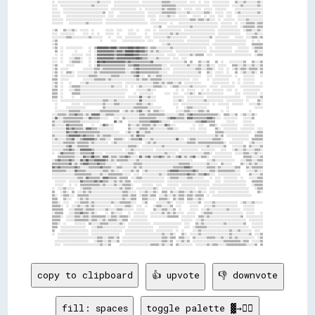
copy to clipboard
👍 upvote
👎 downvote
fill: spaces
toggle palette ▓→✊🏽