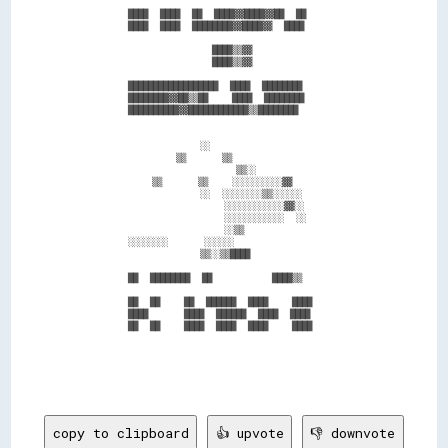
            ████  ████  ██  ████▓▓████▓▓██  ██          

            ████  ████  ████████▓▓████▓▓  ████          

                          ████▒▒▓▓                      

                          ████▒▒▓▓                      

            ██████████████████  ████  ████████          

            ████████▓▓██▒▒██    ████  ████████          

            ██████████▓▓████████████▒▒████████          

                        ░░                              

                    ▒▒      ▒▒                          

                              ▒▒░░                      

                ▒▒      ▒▒    ░░░░░░░░░░▓▓              

                        ░░  ░░░░░░░░▒▒░░░░░░            

                            ░░░░░░░░░░░░▓▓░░            

                            ░░░░░░░░░░░░  ░░            

                            ░░▒▒                        

            ░░░░░░░░      ░░░░░░                        

                        ▒▒░░▒▒████                      

            ██  ████████  ██          ████▒▒            

            ██  ██    ██  ██████  ████    ████          

            ████      ████  ██████  ████  ████          

            ██  ██    ████  ████  ████    ████          

copy to clipboard
👍 upvote
👎 downvote