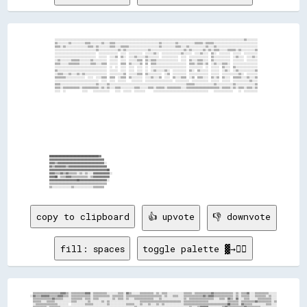
    ░░░░░░░░░░░░░░░░░░░░░░░░░░░░░░░░░░░░░░░░░░░░░░░░░░░░░░░░░░░░░░░░░░░░░░░░░░░░░░░░░░░░░░░░░░░░░░░░░░░░░░░░░░░░░░░░░░░░░░░░░░░░░░░░░░░░░░░░░░▒▒░░░░░░░░

    ▒▒░░░░░░░░▒▒░░░░░░░░░░▒▒▒▒░░░░░░░░▒▒░░░░▒▒▒▒░░░░░░░░░░░░░░░░░░░░░░░░░░░░░░░░▒▒░░░░░░░░░░▒▒░░░░░░░░░░░░▒▒▒▒▒▒░░▒▒▒▒▒▒░░░░░░░░░░░░░░░░░░░░░░░░░░░░░░░░

    ▒▒▒▒░░▒▒░░░░░░░░░░░░░░░░▒▒▒▒░░▒▒░░░░░░░░▒▒▒▒░░░░▒▒▒▒▒▒░░░░░░░░░░░░░░░░░░░░░░▒▒░░░░░░░░░░▒▒▒▒░░░░▒▒░░░░░░░░░░░░▒▒░░░░▒▒░░░░░░░░░░░░░░░░░░░░░░░░░░░░░░

    ░░░░░░░░░░░░░░░░░░░░░░░░░░░░░░▒▒░░░░░░░░░░░░░░▒▒░░▒▒░░░░░░░░░░░░░░░░▒▒░░░░░░░░░░░░░░░░░░░░░░░░▒▒░░▒▒░░░░░░░░▒▒░░▒▒░░▒▒▒▒░░░░░░▒▒▒▒▒▒░░▒▒░░░░░░░░░░▒▒

    ░░░░░░░░░░░░░░░░░░░░░░░░░░░░░░  ░░░░░░░░░░░░░░  ░░░░  ░░░░░░░░░░  ░░░░░░▒▒░░  ░░░░░░░░░░░░░░▒▒░░░░░░  ░░░░▒▒░░░░  ▒▒░░  ░░░░░░░░  ░░░░░░  ░░░░░░░░░░

    ░░░░░░░░░░░░░░░░░░░░░░░░░░░░░░  ░░░░░░  ░░░░▒▒  ▒▒░░  ░░░░▒▒░░░░░░▒▒░░░░░░░░  ░░░░░░░░░░░░  ░░░░  ░░░░░░░░░░░░░░  ▒▒░░░░░░░░░░░░  ░░▒▒░░░░  ░░░░▒▒░░

    ░░▒▒░░░░░░░░▒▒▒▒▒▒░░░░░░░░▒▒░░░░░░░░░░  ░░░░░░  ░░░░  ░░░░░░▒▒▒▒  ▒▒░░▒▒▒▒░░░░░░░░░░░░░░░░  ░░░░  ▒▒░░░░▒▒▒▒░░░░  ▒▒░░░░░░░░░░░░  ░░░░░░░░  ░░░░░░░░

    ▒▒▒▒░░░░░░▒▒▒▒▒▒▒▒░░░░░░░░▒▒▒▒░░░░▒▒▒▒  ░░░░░░  ▒▒▒▒  ▒▒░░░░░░▒▒  ▒▒  ▒▒▒▒░░░░░░░░░░░░░░░░░░░░░░  ▒▒▒▒░░▒▒▒▒░░▒▒  ░░▒▒░░░░▒▒▒▒░░  ░░░░░░░░░░░░░░░░░░

    ░░░░░░░░░░░░░░░░░░░░░░░░░░░░░░░░░░░░░░  ░░  ░░  ░░░░  ░░░░  ░░░░  ░░  ░░░░░░░░░░░░░░░░░░░░░░░░░░  ░░░░░░░░░░  ░░  ░░░░░░  ▒▒░░░░  ▒▒░░░░░░░░░░░░░░░░

    ▒▒░░░░░░░░░░░░░░░░░░░░░░░░░░░░░░░░░░░░  ░░░░░░  ░░░░  ░░░░  ░░░░  ░░  ░░▒▒░░░░░░▒▒░░  ░░░░░░░░░░  ▒▒░░  ▒▒░░░░░░  ░░░░░░  ░░▒▒░░  ░░▒▒░░░░░░░░░░░░▒▒

    ░░▒▒▒▒░░░░▒▒░░░░▒▒░░▒▒░░░░░░░░░░░░░░░░  ░░░░░░░░░░▒▒  ░░░░░░▒▒▒▒  ▒▒░░░░░░░░░░  ░░▒▒  ░░░░░░░░░░  ░░░░░░░░░░░░░░  ░░░░░░  ░░░░░░░░░░░░▒▒░░  ░░░░░░░░

    ▒▒▒▒▒▒▒▒░░░░░░░░░░░░░░  ░░░░  ░░░░▒▒▒▒  ▒▒▒▒  ░░▒▒▒▒  ▒▒░░░░░░░░  ░░░░▒▒░░░░▒▒  ░░░░  ▒▒░░░░▒▒▒▒  ░░▒▒  ▒▒▒▒░░░░  ▒▒░░▒▒  ▒▒░░░░  ▒▒▒▒▒▒░░░░▒▒░░░░▒▒

    ░░░░░░░░░░░░░░░░░░░░░░░░░░░░░░░░  ░░░░  ░░░░  ░░░░░░    ░░░░░░░░  ░░░░░░░░░░░░░░░░░░░░  ░░░░░░░░░░  ░░░░░░░░░░░░  ░░░░░░  ░░░░░░  ░░░░░░░░░░░░▒▒░░░░

    ▒▒▒▒░░░░░░░░░░░░░░░░░░░░░░░░░░▒▒░░░░░░▒▒░░░░░░░░░░░░░░░░░░░░░░░░░░░░░░░░░░░░░░░░░░░░░░░░░░░░░░░░▒▒▒▒▒▒░░░░░░░░░░░░░░▒▒░░░░░░░░░░░░▒▒░░░░░░░░░░░░░░▒▒

    ▒▒▒▒░░▒▒▒▒▒▒▒▒▒▒▒▒░░▒▒▒▒▒▒▒▒▒▒▒▒░░▒▒░░▒▒░░░░▒▒▒▒░░░░░░░░░░▒▒▒▒░░░░░░▒▒▒▒░░▒▒▒▒▒▒░░▒▒▒▒▒▒▒▒▒▒░░░░▒▒▒▒▒▒▒▒▒▒▒▒▒▒▒▒▒▒▒▒▒▒▒▒░░▒▒▒▒▒▒░░▒▒░░▒▒▒▒░░▒▒▒▒░░▒▒

    ░░░░  ░░            ░░░░    ░░░░░░░░░░░░    ░░░░  ░░░░░░  ░░░░░░░░      ░░░░░░░░░░░░░░░░░░░░░░░░░░░░░░░░░░░░░░░░    ░░░░░░░░░░░░░░    ░░  ░░░░░░░░░░

████████████████████████████████████▓▓                                                                                                                  

▓▓▓▓▓▓▓▓▓▓▓▓▓▓▓▓▓▓▓▓▓▓▓▓▓▓▓▓▓▓▓▓▓▓▓▓▓▓▓▓                                                                                                                

▓▓▓▓▒▒▓▓▓▓▓▓▓▓▓▓▓▓▓▓▓▓▓▓▓▓▓▓▓▓▓▓▓▓▓▓▓▓▓▓░░                                                                                                              

▓▓▒▒▓▓▓▓▓▓▓▓▒▒▓▓▓▓▓▓▓▓▓▓▓▓▓▓▓▓▓▓▓▓▓▓▓▓▓▓▓▓                                                                                                              

▓▓▓▓▓▓▓▓▓▓▓▓▓▓▓▓▓▓▓▓▓▓▓▓▓▓▓▓▓▓▓▓▓▓▓▓▓▓▓▓▓▓██                                                                                                            

▓▓▓▓▒▒▒▒▓▓▒▒▓▓▒▒▒▒▒▒░░▒▒░░▒▒░░░░▓▓▓▓▓▓▓▓▓▓▓▓░░                                                                                                          

▓▓▓▓██░░▒▒▒▒▓▓▓▓▒▒▒▒▒▒▒▒▒▒▒▒░░▒▒▓▓▓▓▓▓▓▓▓▓▓▓                                                                                                            

▓▓▓▓▓▓▓▓▓▓▓▓▓▓▓▓▓▓▓▓██▓▓▓▓▓▓▓▓▓▓▓▓▓▓▓▓▓▓▓▓░░                                                                                                            

▒▒▒▒▒▒▒▒▒▒▒▒▒▒▒▒▒▒▒▒▒▒▒▒▒▒▒▒▒▒▒▒▒▒▒▒▒▒▒▒▒▒                                                                                                              

copy to clipboard
👍 upvote
👎 downvote
fill: spaces
toggle palette ▓→✊🏽
                                                                                                                                                                                    
  ▒▒▒▒▒▒▒▒▒▒▒▒▒▒▒▒▒▒▒▒▓▓▓▓▒▒░░▒▒▒▒▒▒▒▒▒▒▓▓▓▓░░▒▒▒▒▒▒▒▒▒▒░░░░░░░░▒▒▒▒░░▓▓▒▒░░░░░░▒▒▒▒▒▒▒▒▒▒░░▒▒░░▒▒▒▒░░░░░░░░░░░░▒▒▒▒▒▒░░▒▒▒▒▒▒▒▒▒▒▒▒▓▓▒▒▒▒▒▒▒▒▒▒▒▒▒▒░░▒▒░░▒▒▒▒▓▓░░░░▒▒▒▒▒▒▒▒▒▒░░░░░░
░░▓▓▒▒▒▒▓▓▓▓▓▓▒▒▒▒▒▒▓▓▓▓▒▒▒▒░░▒▒▒▒▒▒▒▒▒▒▒▒▒▒░░▒▒▒▒▒▒▒▒▒▒▒▒░░▒▒▒▒▒▒▒▒░░▒▒▒▒▒▒▒▒▒▒▒▒▒▒▒▒▒▒▒▒▒▒▒▒▒▒░░▒▒░░░░▒▒▒▒░░░░▒▒▒▒▒▒▒▒▒▒▒▒▒▒▓▓▒▒▓▓▓▓▒▒▒▒▒▒▒▒▒▒▒▒▒▒░░▒▒░░▒▒▒▒▒▒░░░░▒▒▒▒▒▒▒▒░░▒▒░░░░
  ▒▒▒▒▒▒▒▒▒▒▒▒▒▒▓▓▒▒▒▒▒▒░░░░░░▒▒▒▒▒▒▒▒░░▒▒▒▒░░▒▒▒▒░░░░░░░░░░▒▒░░▒▒▒▒░░▒▒░░░░▒▒▒▒▒▒▒▒▒▒▒▒▒▒░░░░▒▒░░░░░░░░░░░░░░░░▒▒░░▒▒▒▒▒▒▒▒▒▒▒▒▒▒▒▒▒▒░░░░▒▒▒▒░░▓▓▒▒░░▓▓░░░░▒▒▒▒░░░░░░▒▒▒▒▒▒▒▒▒▒░░░░
  ▒▒▒▒▒▒░░░░▒▒▒▒▒▒░░░░░░░░░░░░▒▒▒▒░░░░░░░░▒▒░░░░░░░░▒▒░░▒▒░░░░░░░░░░░░░░░░░░░░░░▒▒▒▒▒▒▒▒▒▒▒▒▒▒▒▒▒▒▒▒▒▒▒▒▒▒▒▒▒▒░░▒▒▒▒▒▒▒▒▒▒▒▒▒▒▒▒▒▒░░░░░░░░░░░░░░▒▒▒▒▒▒▒▒░░▒▒▒▒▒▒▒▒▒▒▓▓▒▒▒▒▒▒▒▒▒▒░░▒▒
  ░░▒▒▒▒▒▒▒▒▒▒▒▒▒▒▒▒░░░░░░░░  ░░░░░░░░░░▒▒▒▒▒▒░░░░░░░░░░▒▒░░░░░░░░░░░░▒▒▒▒▒▒░░░░▒▒░░░░▒▒░░░░▒▒░░▒▒░░░░░░░░░░░░░░▒▒▒▒▒▒▒▒▒▒▒▒▒▒▒▒▒▒▒▒▒▒▒▒▒▒▒▒▒▒▒▒██▒▒▒▒▒▒░░▓▓▒▒▒▒▒▒░░░░░░░░░░▒▒▒▒░░░░
  ▒▒▒▒▒▒▒▒▒▒░░▒▒▒▒▒▒▒▒░░░░░░░░░░░░░░░░░░░░░░░░░░░░░░░░░░░░░░░░░░░░░░░░░░░░░░▒▒░░░░░░░░░░░░░░░░░░░░░░░░░░░░░░░░░░░░░░▒▒░░░░▒▒▓▓▓▓▓▓░░░░░░░░░░▒▒▓▓▒▒▒▒▒▒▒▒▒▒▒▒▓▓▒▒▒▒▒▒▒▒▒▒░░░░░░░░░░░░
  ░░░░░░░░░░░░░░░░░░░░░░░░░░░░░░░░░░░░░░░░░░░░░░░░▒▒▒▒▓▓▓▓▓▓░░░░░░░░░░░░░░░░░░░░░░░░░░░░░░░░░░░░░░░░░░░░░░░░░░░░▒▒░░▒▒▒▒▓▓██████▓▓▓▓▓▓▒▒▒▒░░▒▒▒▒▒▒▒▒▒▒▒▒▒▒▒▒▒▒▒▒▒▒▒▒▒▒▒▒▒▒▒▒░░░░░░░░
  ░░░░░░░░░░░░░░░░░░░░░░░░░░░░░░░░░░░░░░░░░░░░░░▓▓▓▓▒▒▓▓▓▓▓▓▓▓░░░░░░░░░░░░░░░░░░░░░░░░░░░░░░░░░░░░░░░░░░░░░░░░░░░░░░░░▒▒▓▓████▓▓▒▒██▓▓▒▒▒▒▒▒▒▒▒▒░░▒▒▒▒▒▒▒▒▒▒▒▒▒▒▒▒▒▒▒▒▒▒▒▒▒▒▒▒░░░░░░
  ░░░░░░░░░░░░░░░░░░░░░░░░░░░░░░░░░░░░░░░░░░░░▒▒▓▓▓▓▒▒▒▒▓▓▓▓▓▓▒▒░░░░░░░░░░░░░░░░░░░░░░░░░░░░░░░░░░░░░░░░░░░░░░░░░░░░░░▒▒██████▓▓▓▓▓▓▓▓▓▓░░░░░░░░▒▒▒▒▒▒▒▒▒▒▒▒▒▒▒▒▒▒▒▒▒▒▒▒▒▒▒▒▒▒▒▒░░░░
  ░░░░░░░░░░░░░░░░░░░░░░░░░░░░░░░░░░░░░░░░░░░░▓▓▓▓██▓▓▒▒▒▒▓▓▓▓▓▓░░░░░░░░░░░░░░░░░░░░░░░░░░░░░░░░░░░░░░░░░░░░░░░░░░░░░░▓▓████▓▓▓▓▓▓████▓▓▒▒░░░░▒▒▒▒▒▒▒▒▒▒▒▒▒▒░░░░▒▒▒▒▒▒▒▒▒▒▒▒▒▒▒▒▒▒░░
  ░░░░░░░░░░░░░░░░░░░░░░░░░░░░░░░░░░░░░░░░░░░░▓▓████▓▓▓▓▓▓▒▒▓▓▓▓▒▒░░░░░░░░░░░░░░░░░░░░░░░░░░░░░░░░░░░░░░░░░░░░░░░░░░░░▒▒▓▓▓▓▓▓████▓▓██▓▓▓▓░░░░▒▒▒▒▒▒▒▒▒▒▒▒░░░░▒▒▒▒▒▒▒▒▒▒▒▒▒▒▒▒▒▒▒▒░░
  ░░░░░░░░░░░░░░░░░░░░░░░░░░░░░░░░░░░░░░░░░░░░██████▓▓██▓▓▒▒▓▓▓▓▓▓░░░░░░░░░░░░░░░░░░░░░░░░░░▒▒░░░░░░░░░░░░░░░░░░░░░░░░▒▒▓▓▒▒▓▓████████████▒▒░░░░░░░░░░░░▒▒▒▒▒▒▒▒▒▒▒▒▒▒▒▒▒▒▒▒▒▒▒▒▒▒▒▒
  ░░░░░░░░░░░░░░░░░░░░░░░░░░░░░░░░░░░░░░░░░░░░████▓▓██▓▓██▓▓▒▒▓▓▓▓░░░░░░░░░░░░░░░░░░░░░░░░░░░░░░░░░░░░░░░░░░░░░░░░░░░░░░▓▓▓▓▒▒▒▒▒▒▓▓████▓▓▒▒░░░░░░░░░░░░░░▒▒▒▒▒▒▒▒▒▒▒▒▒▒▒▒▒▒▒▒▒▒▒▒▒▒
  ░░░░░░░░░░░░░░░░░░░░░░░░░░░░░░░░░░░░░░░░░░░░██▓▓██████████▓▓▓▓▒▒░░░░░░░░░░░░░░░░░░░░░░░░░░░░░░░░░░░░░░░░░░░░░░░░░░░░░░░░██▒▒░░▒▒▓▓██▓▓▓▓░░░░░░░░░░░░▒▒░░▒▒▒▒▒▒▒▒▒▒▒▒▒▒▒▒▒▒▒▒▒▒▒▒▒▒
  ░░░░░░░░░░░░░░░░░░░░░░░░░░░░░░░░░░░░░░░░░░░░▓▓██▓▓▓▓▒▒░░▓▓▓▓░░░░░░░░░░░░░░░░░░░░░░░░░░░░░░░░░░░░░░░░░░░░░░░░░░░░░░░░░░░░▓▓██▓▓▒▒▒▒▓▓▒▒░░░░░░  ░░░░░░░░░░░░░░░░▒▒▒▒░░▒▒▒▒▒▒▒▒▒▒▒▒▒▒
  ░░░░░░░░░░░░░░░░░░░░░░░░░░░░░░░░░░░░░░░░░░░░▒▒▓▓██▓▓░░░░▓▓▓▓░░░░░░░░░░░░░░░░░░░░░░░░░░░░░░░░░░░░░░░░░░░░░░░░░░░░░░░░░░░░░░████████▒▒▒▒░░░░░░░░░░▒▒░░░░░░░░░░▒▒▒▒░░▒▒▒▒▒▒▒▒▒▒▒▒▒▒░░
  ░░░░░░░░░░░░░░░░░░░░░░░░░░░░░░░░░░░░░░░░░░░░░░████▓▓▓▓▓▓▒▒░░░░░░░░░░░░░░░░░░░░░░░░░░░░░░░░░░░░░░░░░░░░░░░░░░░░░░░░░░░░░░▒▒▓▓██████▒▒▒▒░░░░░░░░░░░░░░▒▒▒▒▒▒░░▒▒▒▒▒▒▒▒▒▒▒▒▒▒▒▒▒▒▒▒▒▒
  ░░░░░░░░░░░░░░░░░░░░░░░░░░░░░░░░░░░░░░░░░░░░░░▒▒████▓▓▓▓░░░░░░░░░░░░░░░░░░░░░░░░░░░░░░░░░░░░░░░░░░░░░░░░░░░░░░░░░░░░░░▒▒▓▓████▓▓██▒▒░░░░░░░░░░░░░░░░░░▒▒▒▒▒▒▒▒▒▒▒▒▒▒▒▒▒▒▒▒▒▒▒▒▒▒▒▒
  ░░░░░░░░░░░░░░░░░░░░░░░░░░░░░░░░░░░░░░░░░░░░░░░░▓▓██▓▓▒▒▒▒░░░░░░░░▒▒▓▓▒▒▒▒░░░░░░░░░░░░░░░░░░░░░░░░░░░░▒▒░░▒▒░░░░░░░░░░▒▒▓▓██▓▓▓▓▓▓▒▒░░░░░░░░░░░░░░▒▒▒▒▒▒▒▒▒▒▒▒▒▒▒▒▒▒▒▒▒▒▒▒▒▒▒▒▒▒▒▒
  ░░░░░░░░░░░░░░░░░░░░░░░░░░░░░░░░░░░░░░░░░░░░░░▓▓░░▒▒▓▓▒▒░░░░░░▒▒░░░░░░▓▓▒▒▓▓░░░░▒▒░░░░░░░░░░░░░░▒▒▒▒▒▒▒▒░░▒▒▒▒░░░░░░▒▒▒▒▒▒▒▒▒▒▓▓▒▒▒▒░░░░░░░░░░░░░░░░▒▒▒▒▒▒▒▒▒▒▒▒▒▒▒▒▒▒▒▒▒▒▒▒▒▒▒▒░░
  ░░░░░░░░░░░░░░░░░░░░▒▒░░░░░░░░░░░░░░░░░░░░░░░░░░░░▓▓▓▓░░▒▒▒▒▓▓░░▒▒▒▒▓▓▓▓▓▓▓▓▒▒▓▓░░░░░░░░▒▒░░▒▒▒▒▒▒▒▒▒▒▒▒░░▒▒▒▒░░░░▒▒▒▒▒▒░░░░░░▓▓░░░░░░░░░░░░░░░░░░░░░░▒▒▒▒▒▒▒▒▒▒▒▒▒▒▒▒▒▒▒▒▒▒▒▒▒▒▒▒
  ░░░░░░▒▒░░░░░░░░░░▒▒▒▒▒▒░░░░░░░░▒▒░░░░▒▒░░▒▒░░░░░░░░▒▒▓▓░░░░▒▒▒▒░░░░░░▒▒▒▒░░░░░░░░░░▒▒░░░░░░▒▒░░░░▒▒▒▒░░░░▒▒▒▒▒▒░░▒▒░░░░░░░░░░░░▒▒░░░░░░░░░░░░░░░░░░░░▒▒▒▒▒▒▒▒▒▒▒▒▒▒▓▓▒▒▒▒▒▒▒▒▒▒▒▒
  ░░░░▒▒▒▒▒▒░░░░░░▒▒▒▒▒▒░░▒▒░░░░░░░░▒▒▒▒░░▒▒░░░░░░░░░░▒▒▒▒░░░░░░▒▒▒▒░░▒▒▒▒▒▒░░▒▒▒▒░░░░░░░░░░░░░░░░░░░░▒▒░░░░░░▒▒░░░░░░░░▒▒░░░░░░░░░░░░░░░░░░░░░░░░░░░░░░▒▒▒▒▒▒▒▒▒▒▒▒▒▒▒▒▒▒▒▒▒▒▒▒▒▒▒▒
  ░░▒▒░░░░░░▒▒░░▒▒▓▓▓▓▒▒░░░░░░▒▒▒▒▒▒░░▒▒░░▒▒░░░░░░░░░░░░░░░░░░░░▒▒▓▓▒▒▒▒▒▒▓▓▓▓▓▓▓▓▒▒░░▒▒▓▓▒▒░░░░░░▒▒▒▒░░▒▒▒▒▒▒░░▒▒░░░░░░▒▒░░▒▒░░░░░░░░░░░░░░░░░░░░░░░░░░░░▒▒▒▒▒▒▒▒▒▒▒▒▒▒▒▒▒▒▒▒▒▒▓▓▒▒
  ░░░░░░░░░░▒▒▓▓▒▒▒▒░░░░░░░░░░▒▒▒▒▒▒▒▒▒▒▒▒▒▒▒▒░░░░░░░░░░░░░░▓▓▓▓▓▓▓▓░░▒▒░░░░▓▓░░▒▒░░░░░░▒▒▓▓░░░░▒▒▒▒▒▒▒▒▒▒░░▒▒▒▒░░░░░░░░▒▒░░░░░░░░░░░░░░░░░░░░░░░░░░░░░░▒▒▒▒▒▒▒▒▒▒▓▓▓▓▒▒▒▒▒▒▓▓▒▒▒▒▒▒
  ▒▒▒▒░░░░░░░░▓▓░░░░░░░░░░░░░░░░░░░░░░░░▒▒▒▒░░▒▒▒▒░░░░░░░░▒▒▓▓██░░▓▓▒▒░░░░░░░░░░░░░░░░░░░░▒▒▒▒░░░░░░░░▒▒▒▒▒▒▒▒▒▒░░░░░░▒▒░░░░░░  ░░░░░░░░░░░░░░░░░░▒▒▒▒░░░░▒▒▒▒▒▒▒▒▒▒▒▒▒▒▓▓▒▒▒▒▒▒▒▒▒▒
  ▒▒▒▒▒▒░░░░▓▓░░▒▒▓▓▓▓░░░░░░░░░░░░░░░░░░▒▒▒▒▓▓▒▒░░▒▒▒▒░░░░░░░░▒▒░░░░▓▓▓▓░░▒▒▓▓░░░░▓▓▓▓░░░░░░░░░░▒▒▒▒░░░░░░▒▒░░▒▒░░░░░░▒▒░░░░░░░░░░░░░░░░░░░░▒▒▒▒░░░░░░▒▒▒▒▒▒▒▒▒▒▒▒▒▒▒▒▒▒▒▒▒▒▒▒▒▒▒▒▒▒
  ▒▒▒▒▒▒▒▒▓▓░░░░░░░░▓▓▒▒▓▓██▒▒░░░░▒▒░░░░░░░░██▓▓▒▒░░░░░░░░░░░░░░▒▒░░░░▓▓▓▓▓▓░░░░▒▒░░░░░░░░░░░░▒▒▒▒▒▒▒▒▒▒░░░░░░░░░░▒▒▒▒▒▒░░░░░░░░░░░░░░░░░░▒▒░░▒▒░░░░░░░░░░▒▒▒▒▒▒▒▒▒▒▒▒▒▒▓▓▓▓▒▒▒▒▒▒▒▒
  ▒▒▒▒░░▒▒▓▓░░░░░░░░░░░░▒▒▓▓▒▒▒▒░░▒▒░░░░░░░░░░▓▓██▓▓▒▒░░░░░░░░░░░░░░░░░░▒▒▒▒▒▒░░████░░▒▒▓▓░░░░░░░░░░░░░░▒▒▒▒▒▒░░░░░░░░░░▒▒▒▒░░░░░░░░░░░░▒▒▒▒▒▒░░▒▒▒▒░░░░░░░░▒▒▒▒▒▒▒▒▒▒▒▒▒▒▒▒▒▒▒▒▒▒▒▒
  ▓▓▒▒▒▒░░░░▒▒▒▒▓▓░░░░░░░░▓▓▓▓▓▓▓▓▒▒▒▒▒▒▒▒▓▓▓▓██████▒▒▓▓▓▓▒▒░░░░░░░░░░░░░░▓▓████▒▒▓▓▓▓▒▒░░▒▒░░░░░░░░▒▒░░░░░░░░░░░░░░░░░░░░▒▒▒▒░░░░░░▒▒▒▒▒▒░░░░  ░░░░░░░░░░▒▒▒▒▒▒▒▒▒▒▒▒▒▒▒▒▒▒▒▒▒▒▒▒▒▒
  ░░░░  ░░▒▒▓▓██▓▓▒▒▒▒░░░░▒▒▓▓▓▓████████████▓▓▒▒▒▒▓▓▓▓▓▓▒▒▒▒▒▒▒▒▒▒░░░░░░░░░░░░░░░░░░░░░░░░          ▒▒░░░░░░░░░░░░▒▒░░▒▒▓▓▒▒▓▓▓▓▓▓▒▒▓▓▒▒▒▒░░░░  ░░░░░░▒▒▒▒░░░░▒▒▒▒▒▒▓▓▒▒▒▒▓▓▒▒▓▓▒▒░░
  ░░    ░░░░░░░░░░▒▒▒▒▒▒░░░░▓▓░░▒▒░░░░░░░░░░░░░░░░▒▒▓▓▓▓▓▓▒▒▒▒▒▒▒▒▒▒▒▒▒▒░░░░░░░░░░░░░░░░    ▒▒▓▓▒▒░░░░▒▒▒▒░░▓▓░░░░░░░░░░░░░░▓▓▓▓██▓▓▒▒▒▒    ░░    ░░░░░░░░░░░░▓▓▒▒▒▒▒▒▒▒▒▒▓▓▒▒▒▒▒▒▒▒
  ░░  ░░░░░░░░░░░░▒▒▒▒▓▓░░░░░░░░░░░░░░░░░░░░░░░░░░░░▒▒▒▒▓▓▒▒▓▓▒▒▒▒▓▓▓▓▓▓▓▓▒▒▒▒▒▒▒▒░░░░░░░░▒▒░░  ▒▒▒▒▓▓▓▓░░░░░░░░░░          ░░░░░░░░░░░░  ░░  ░░  ░░░░░░░░░░░░▓▓▓▓▒▒▒▒▒▒▓▓▓▓▓▓▓▓▓▓▒▒
  ░░░░░░░░░░▒▒▒▒░░░░░░▒▒▒▒▒▒▒▒░░░░░░░░░░░░░░░░░░░░░░░░░░░░          ░░  ░░░░░░░░▒▒▓▓▓▓▒▒▒▒▒▒▒▒▒▒▒▒▓▓▒▒    ░░░░░░░░              ░░  ░░    ░░  ░░░░░░  ░░░░░░░░░░▒▒▒▒▒▒▒▒▓▓▒▒▓▓▒▒▓▓▒▒
  ░░░░    ░░░░░░░░░░░░▒▒▒▒▒▒▒▒▒▒░░░░░░▒▒░░░░░░▒▒▒▒░░░░░░          ░░        ░░░░░░░░▒▒▓▓▒▒▓▓▓▓██▒▒▓▓░░░░░░░░░░░░░░░░                          ░░░░      ░░░░░░▒▒▒▒▒▒▓▓▒▒▓▓▓▓▓▓▓▓▓▓▒▒
  ░░░░░░░░░░░░▒▒▒▒▒▒▒▒▒▒▒▒▒▒▒▒▓▓░░░░▒▒░░░░░░░░░░░░░░░░░░▒▒░░░░    ░░  ░░░░░░░░░░░░░░▒▒▓▓▓▓▓▓▓▓██▒▒▒▒▓▓▓▓▒▒    ░░░░░░░░░░░░      ░░  ░░░░░░░░            ░░▒▒▒▒▒▒▓▓▒▒▒▒▓▓▓▓▓▓▓▓▓▓▓▓▒▒
  ▒▒░░░░░░▒▒░░▒▒▒▒▒▒▒▒▒▒▒▒▒▒░░▓▓▒▒▒▒░░░░░░░░░░░░░░░░░░░░░░░░░░░░░░░░░░░░░░░░░░░░░░░░░░░░░░░░▒▒▓▓██░░░░▓▓▓▓░░░░░░░░        ░░░░░░░░  ░░    ░░          ▒▒░░▒▒░░░░▒▒▒▒▓▓▓▓▓▓▓▓▓▓▓▓▓▓░░
  ▒▒░░░░░░▒▒░░░░░░░░░░▒▒▒▒░░░░░░▓▓░░▒▒▒▒░░░░░░░░░░░░░░░░░░░░░░░░░░░░░░░░░░░░░░░░░░░░    ░░  ▒▒▒▒▓▓░░▓▓▓▓░░    ██░░      ░░  ░░░░░░  ░░      ░░      ░░  ░░▓▓▓▓░░░░▓▓▓▓▓▓▓▓▓▓▓▓▓▓▓▓▒▒
  ░░░░▒▒░░▒▒▒▒░░░░▒▒░░▒▒░░░░░░▒▒▒▒▒▒▒▒░░▒▒░░░░░░░░░░░░░░░░░░░░░░░░░░░░░░░░░░░░░░░░░░▒▒░░      ░░░░░░▒▒░░    ▓▓▓▓            ░░  ▒▒          ░░░░          ▒▒▒▒░░  ▒▒▓▓▓▓▓▓▓▓▓▓██▓▓▒▒
  ░░▒▒░░▒▒▒▒░░▒▒░░▒▒░░▒▒▒▒░░░░▒▒░░▒▒▒▒▒▒░░░░░░░░░░░░░░░░░░░░░░░░░░░░░░              ░░░░░░░░░░░░░░  ░░    ░░░░              ░░▒▒▒▒░░░░░░  ░░▒▒░░          ░░  ▒▒░░░░░░▓▓▓▓▓▓▓▓▓▓▓▓▒▒
  ▒▒░░░░░░░░░░▒▒░░▒▒░░▒▒░░▒▒░░░░░░▒▒▒▒▒▒░░░░░░░░░░░░░░░░▒▒░░░░▒▒▒▒░░░░                        ░░░░    ░░░░░░              ░░▒▒▒▒▒▒▒▒▒▒      ██▒▒░░  ░░░░▒▒░░    ▒▒░░▒▒  ░░▓▓▓▓▓▓▓▓▒▒
  ░░▒▒░░░░▒▒░░░░▒▒░░░░░░▒▒░░▒▒░░▒▒▒▒░░▒▒▒▒▒▒░░▒▒░░▒▒▒▒▒▒▒▒▒▒░░░░▒▒░░░░        ░░    ░░  ░░░░    ░░░░░░░░░░░░    ░░░░░░░░░░▒▒▒▒▒▒▓▓▓▓▓▓░░    ▓▓░░  ░░░░▒▒▓▓▒▒░░  ░░▒▒▒▒░░  ░░▓▓▓▓▓▓▒▒
  ░░░░░░▒▒░░░░▒▒░░░░▒▒░░▒▒▒▒░░▒▒▒▒░░░░░░░░▒▒░░▒▒▒▒░░░░░░░░▒▒▒▒▒▒▒▒▒▒▒▒░░      ░░▒▒▒▒▒▒▒▒░░    ░░░░░░▒▒▒▒░░░░░░░░░░░░░░░░░░▒▒▒▒▒▒▒▒▓▓▒▒░░    ▓▓    ░░▒▒░░▓▓▒▒        ░░░░░░░░▓▓▓▓▓▓░░
  ░░░░▒▒░░▒▒▒▒░░░░▒▒░░░░░░░░░░░░░░░░░░▒▒▒▒░░░░░░░░▒▒▒▒░░▒▒▒▒░░▒▒▒▒▒▒░░░░░░      ░░▒▒▒▒░░░░  ░░░░▒▒░░░░▒▒▒▒░░▒▒░░▒▒▒▒▒▒░░░░░░░░▒▒▓▓▓▓▓▓░░░░░░░░░░  ▒▒▓▓▒▒▒▒░░░░░░░░  ░░    ░░░░░░▓▓▒▒
  ░░░░░░░░░░░░░░▒▒░░▒▒░░░░░░░░▒▒▒▒▒▒░░░░░░░░░░░░░░░░▒▒▒▒░░░░▒▒▒▒▒▒░░░░░░▒▒░░░░░░░░░░░░░░░░▒▒░░░░░░▒▒░░░░░░▒▒▒▒▒▒▒▒░░▒▒▓▓▒▒░░░░░░██▓▓▓▓▒▒░░░░    ░░░░▓▓▒▒░░░░    ░░▒▒░░░░░░░░░░░░██▓▓
  ░░░░░░░░░░░░░░░░░░▒▒▒▒▒▒▒▒▒▒▒▒▒▒▒▒░░▒▒▒▒▒▒░░▒▒▒▒▒▒▒▒▒▒▒▒░░░░▒▒░░░░░░░░░░▒▒░░░░▒▒▒▒░░░░░░░░░░░░░░░░░░▒▒▒▒▒▒▒▒▒▒▒▒▒▒▒▒▒▒▓▓▒▒▒▒░░░░▒▒▒▒░░░░  ░░░░░░▒▒▒▒▒▒░░░░░░░░░░░░░░░░▒▒▒▒░░░░▓▓▓▓
  ░░░░░░░░░░░░░░▒▒▒▒▒▒▒▒░░░░░░░░░░░░▒▒░░░░░░▒▒▒▒▒▒▒▒▒▒▒▒▒▒▒▒▒▒▒▒░░░░░░░░░░░░░░▒▒▒▒░░▒▒░░░░▒▒░░░░░░░░▒▒▒▒░░░░▒▒░░▒▒▒▒▒▒▒▒▒▒▒▒▒▒░░▒▒▒▒▒▒▒▒░░▒▒░░▒▒▒▒▒▒▒▒▒▒▒▒░░▒▒░░▒▒▒▒░░░░▒▒▓▓▓▓▒▒▓▓▒▒
  ░░░░░░▒▒░░▒▒░░░░▒▒░░░░░░░░▒▒░░░░░░░░░░▒▒▒▒▒▒▒▒▒▒▒▒▒▒▒▒▒▒▒▒▒▒▒▒░░▒▒▒▒▒▒▒▒░░░░░░░░░░▒▒▒▒░░▒▒▒▒░░░░░░░░▒▒▒▒▒▒░░░░▒▒▒▒▒▒▒▒▒▒▒▒▒▒▓▓▒▒▒▒▒▒▒▒░░▒▒▒▒▒▒▒▒▒▒▒▒▒▒▓▓▓▓▒▒▓▓▓▓░░▓▓▒▒▒▒▒▒▓▓▓▓▓▓▒▒
  ▒▒▒▒▒▒▒▒░░░░░░░░░░░░░░░░░░░░░░░░░░▒▒▒▒▒▒░░░░░░░░▒▒▒▒░░▒▒▒▒▒▒▒▒▒▒▒▒░░░░▒▒░░▒▒▒▒▒▒░░░░░░▒▒▒▒▒▒▒▒▒▒░░░░▒▒░░░░░░░░▒▒▒▒▒▒▒▒▒▒▒▒▒▒░░▒▒▒▒▒▒▒▒▒▒▒▒▒▒▒▒▒▒▒▒▒▒▒▒▒▒▒▒▒▒▒▒▒▒▒▒▓▓▒▒▒▒▒▒▓▓▓▓▓▓▒▒
  ▒▒▒▒░░▒▒▒▒░░░░░░░░▒▒░░░░░░░░░░░░░░░░▒▒▒▒▒▒░░░░▒▒▒▒▒▒▒▒▒▒░░▒▒▒▒▒▒▒▒░░░░▒▒░░▒▒░░░░░░░░░░░░░░▒▒▒▒▒▒▒▒▒▒▒▒▒▒░░▒▒░░▒▒▒▒░░▒▒▒▒▒▒▒▒░░░░▒▒▒▒▒▒▒▒▒▒▒▒▒▒░░▒▒▒▒▒▒▒▒▒▒▒▒▒▒▒▒▒▒▓▓▓▓▒▒▓▓▓▓▓▓▓▓▒▒
  ▒▒▒▒▒▒░░▒▒░░▒▒▒▒░░▒▒▒▒░░░░░░▒▒░░░░░░░░▒▒▒▒▒▒▒▒▒▒▒▒▒▒▒▒▒▒▒▒▒▒▒▒░░▒▒▒▒▒▒▒▒▒▒▒▒▒▒▒▒▒▒▒▒░░░░░░░░░░▒▒▒▒▒▒▒▒▒▒░░░░░░░░░░▒▒░░▒▒▒▒▓▓░░░░▒▒▒▒▒▒▒▒▒▒▒▒▒▒▒▒▒▒▒▒▒▒░░▒▒▒▒▒▒▒▒▒▒▓▓▒▒▓▓▓▓▓▓▓▓▒▒▒▒
  ▒▒▒▒▒▒▒▒░░░░▒▒▒▒░░░░░░▒▒░░▒▒░░░░▒▒░░▒▒▒▒▒▒▒▒▒▒▒▒▒▒▒▒▒▒▒▒░░▒▒▒▒░░░░▒▒▒▒░░░░▒▒░░▒▒░░░░░░░░░░▒▒▒▒▒▒▓▓▒▒▒▒▒▒░░░░▒▒░░░░░░░░░░▒▒░░▒▒▒▒░░▒▒▒▒▒▒▒▒▒▒▒▒▒▒▒▒▒▒▒▒▒▒▒▒▓▓▒▒▒▒▒▒▒▒▓▓▓▓▓▓▒▒▓▓▓▓▒▒
  ▒▒▒▒▒▒▒▒▒▒░░░░▒▒▒▒░░░░▒▒░░▒▒▒▒▒▒▒▒▒▒░░░░░░░░░░▒▒░░░░▒▒▒▒▒▒▒▒▒▒░░▒▒░░░░▒▒▒▒▒▒▒▒░░░░░░░░░░░░▒▒▒▒▒▒░░░░░░░░░░▒▒░░░░▒▒░░░░░░▒▒▒▒▒▒▒▒▒▒▒▒▒▒▒▒▒▒▒▒▒▒▒▒▒▒▒▒▒▒▒▒▓▓▒▒▒▒▒▒▒▒▒▒▒▒▒▒▓▓▒▒▒▒▒▒▒▒
  ░░░░░░▒▒░░▒▒░░░░░░▒▒░░▒▒░░▒▒▒▒▒▒▒▒░░▒▒▒▒░░▒▒▒▒▒▒▒▒░░▒▒▒▒▒▒▒▒▒▒▒▒░░░░▒▒▒▒▒▒▒▒░░▒▒░░░░░░░░░░░░░░░░░░░░░░░░░░░░░░▒▒░░░░░░░░░░░░░░▒▒▒▒▒▒▒▒▒▒▒▒▒▒▒▒▒▒▒▒▒▒▒▒▓▓▒▒▒▒▓▓▒▒▒▒▓▓▓▓▓▓▒▒▒▒▓▓▓▓▒▒
  ░░░░▒▒░░▒▒░░░░▒▒▒▒░░░░▒▒░░▒▒▒▒▒▒░░▒▒▒▒▒▒▒▒▒