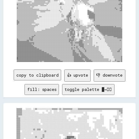
copy to clipboard
👍 upvote
👎 downvote
fill: spaces
toggle palette ▓→✊🏽
▒▒▒▒▒▒    ░░░░░░  ░░▒▒░░░░░░░░░░░░░░░░▒▒▒▒▒▒░░▒▒░░▒▒▒▒▒▒▒▒▒▒░░░░░░▒▒▒▒▒▒▒▒▒▒▒▒▒▒▒▒▒▒▒▒▒▒▒▒▒▒▒▒▒▒▒▒▒▒▒▒▒▒▒▒▒▒▒▒▒▒▒▒

▒▒▒▒▒▒░░░░░░░░░░░░░░            ░░  ░░  ░░░░  ░░░░░░      ░░░░░░░░░░░░░░░░░░░░░░░░░░░░░░░░░░                ░░▒▒▒▒

▒▒▒▒▒▒░░░░░░░░░░░░░░░░░░    ░░    ░░░░  ░░░░░░░░░░░░░░░░░░░░░░░░░░░░░░░░  ░░                                ░░░░▒▒

▒▒▒▒▒▒░░░░░░░░░░░░░░░░░░░░░░░░░░░░░░░░░░░░░░░░░░░░░░░░░░                ░░░░              ░░                ░░░░░░

▒▒░░░░░░░░░░░░░░░░░░░░░░░░░░░░░░░░░░░░░░░░░░░░░░░░░░░░        ░░      ░░░░░░░░            ░░░░          ░░░░░░  ░░

▒▒▒▒░░░░░░░░░░░░░░░░░░░░░░░░░░░░░░░░░░░░░░░░░░░░░░░░░░  ░░        ░░░░░░░░░░░░    ░░░░    ░░░░            ░░░░    

▒▒▒▒░░░░░░░░░░░░░░░░░░░░  ░░░░░░░░░░░░░░░░░░░░░░░░░░░░░░  ░░░░    ░░░░░░░░░░          ░░░░░░░░      ░░    ▒▒░░░░░░

▒▒▒▒░░░░░░░░░░░░░░░░░░░░  ░░░░░░░░░░░░░░░░░░░░░░░░░░░░░░░░░░░░░░░░░░░░░░░░░░      ░░░░░░░░░░░░      ░░    ░░░░░░  

▒▒▒▒░░░░░░░░░░░░░░░░░░░░░░  ░░░░░░░░░░░░░░░░░░░░░░░░░░░░░░░░░░░░░░░░░░░░░░░░░░      ░░░░░░░░░░      ░░░░  ░░░░░░░░

▒▒▒▒░░░░░░░░░░░░░░░░░░░░░░░░░░░░░░░░░░░░░░░░░░░░░░░░░░░░░░░░░░░░░░░░░░░░░░░░░░      ░░░░░░░░        ░░░░░░  ░░░░░░

▒▒▒▒░░░░░░░░░░░░░░░░░░░░░░░░░░░░░░░░░░░░░░░░░░░░░░░░░░░░░░░░░░░░░░░░░░░░░░░░░░░░    ░░░░░░░░░░░░    ░░  ░░  ░░░░░░

▒▒▒▒░░░░░░░░░░░░░░▒▒░░▒▒▒▒  ░░░░░░░░░░░░░░░░░░░░░░░░░░░░░░░░░░░░  ░░░░░░░░░░░░░░  ░░░░  ░░░░░░░░░░  ░░      ░░░░░░

▒▒▒▒  ░░░░░░░░░░░░░░░░░░░░░░░░▒▒░░░░░░░░░░░░░░░░░░░░░░░░░░░░░░░░░░░░░░░░░░░░  ░░░░░░░░  ░░░░░░░░░░░░          ░░░░

▒▒▒▒░░░░░░░░░░░░  ░░░░░░░░░░░░░░░░░░░░░░░░░░░░░░░░░░░░░░  ░░        ░░░░░░░░░░░░░░░░░░░░  ░░░░░░░░░░░░░░  ░░░░░░░░

▒▒▒▒░░░░░░░░░░░░░░░░░░░░░░░░▒▒░░░░░░░░░░░░░░░░    ░░░░░░░░░░      ░░░░░░░░░░░░░░░░░░░░░░  ░░░░░░░░░░░░░░░░░░░░░░░░

▒▒▒▒░░░░░░░░░░░░░░░░▒▒░░░░░░▒▒░░░░░░░░░░░░░░░░░░    ░░▓▓▓▓▓▓▓▓░░  ░░░░░░░░░░░░░░░░░░░░  ░░░░░░░░░░░░░░░░░░░░░░░░░░

▒▒▒▒░░░░  ░░░░░░░░░░░░░░░░▒▒░░░░░░░░░░░░░░░░░░░░  ░░▒▒▓▓▓▓▒▒▒▒▒▒  ░░░░░░░░░░░░░░░░░░░░░░      ░░  ░░░░░░░░░░░░░░░░
