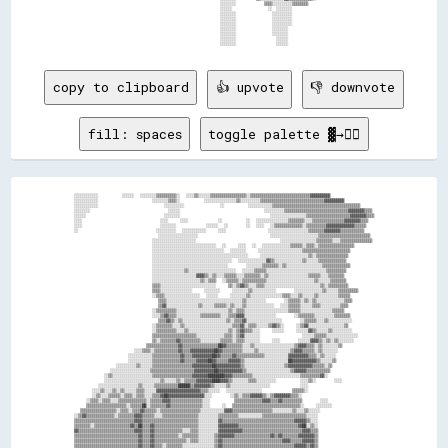
copy to clipboard
👍 upvote
👎 downvote
fill: spaces
toggle palette ▓→✊🏽
░░░░░░░░░░░░        ░░░░░░  ░░░░░░░░▒▒▒▒▒▒▒▒▒▒░░  ░░░░▒▒░░░░░░▒▒▒▒▒▒▒▒▒▒▒▒▒▒▒▒▒▒░░▒▒▒▒▒▒▒▒▒▒▒▒▒▒▒▒▒▒▒▒▒▒▒▒▒▒▒▒▒▒▓▓▓▓▓▓▓▓▓▓
░░░░░░░░░░░░                  ░░░░░░░░▒▒▒▒░░        ░░░░░░░░░░░░░░░░▒▒░░░░░░░░░░▒▒▒▒▒▒▒▒▒▒▒▒▒▒▒▒▒▒▒▒▒▒▒▒▒▒▒▒▒▒▒▒▓▓▓▓▓▓▓▓▓▓
░░░░░░░░░░░░                      ░░░░░░░░░░            ░░        ░░░░░░░░░░░░▒▒▒▒▒▒▒▒▒▒▒▒▒▒▒▒▒▒▒▒▒▒▒▒▒▒▒▒▒▒▒▒▒▒▒▒▒▒▒▒▒▒▒▒
░░░░░░░░                          ░░░░░░                            ░░░░░░░░░░▒▒▒▒▒▒▒▒▒▒▒▒▒▒▒▒▒▒▒▒▒▒▒▒▒▒▒▒▒▒▒▒▓▓▓▓▓▓▓▓▒▒▒▒
░░░░░░                          ░░░░░░░░                              ░░░░░░░░░░░░░░░░░░▒▒▒▒▒▒▒▒▒▒▒▒▒▒▒▒▒▒▒▒▒▒▓▓▓▓▓▓▓▓▒▒▒▒
░░░░                          ░░░░    ░░░░          ░░        ░░  ░░░░░░░░░░░░░░░░▒▒▒▒▒▒▒▒░░░░▒▒▒▒▒▒▒▒▒▒▒▒▒▒▒▒▓▓▓▓▓▓▓▓▒▒▒▒
░░░░                          ░░░░░░░░          ░░░░░░  ░░      ░░  ░░░░  ░░▒▒▒▒▒▒▒▒▒▒▒▒▒▒░░▒▒▒▒▒▒▒▒▒▒▓▓▓▓▓▓▓▓▓▓▓▓▓▓▒▒▒▒▒▒
░░                          ░░░░░░░░░░  ░░░░░░░░░░░░    ░░░░              ░░░░░░░░░░░░░░░░░░░░▒▒▒▒▒▒▒▒▓▓▓▓▓▓▓▓▒▒▒▒▒▒▒▒▒▒▒▒
                            ░░░░░░░░░░░░░░░░░░░░                        ░░░░░░░░░░░░░░░░░░░░░░░░▒▒▒▒▒▒▒▒▒▒▒▒▒▒▒▒▒▒▒▒▒▒▒▒▒▒
                          ░░░░░░░░░░░░░░░░░░░░░░                            ░░░░░░░░░░░░░░░░░░▒▒▒▒▒▒▒▒░░░░▒▒▒▒▒▒▒▒▒▒▒▒▒▒▒▒
                          ░░░░░░░░░░░░░░░░░░░░░░░░░░░░░░░░  ░░    ░░░░  ░░  ░░░░░░░░░░░░░░▒▒▒▒▒▒░░▒▒▒▒░░▒▒▒▒▒▒▒▒▒▒▒▒▒▒▒▒▒▒
                          ░░░░░░░░░░░░░░░░░░░░░░░░░░░░░░░░░░░░  ░░░░░░░░    ░░░░░░░░░░░░░░░░░░░░░░▒▒▒▒▒▒▒▒▒▒▒▒▒▒▒▒▒▒▒▒▒▒▒▒
                          ░░░░░░░░░░░░░░░░░░░░░░░░░░░░░░░░░░░░░░░░░░░░░░░░    ░░░░░░░░░░░░░░░░░░░░░░░░▒▒░░▒▒▒▒▒▒▒▒▒▒▒▒▒▒▒▒
                          ░░░░░░░░░░░░░░░░░░░░░░░░░░░░░░░░░░░░░░░░  ░░░░░░░░░░░░░░▓▓▒▒░░░░░░░░░░░░░░▒▒░░░░░░▒▒▒▒▒▒▒▒▒▒▒▒▒▒
                          ░░░░░░░░░░░░░░░░░░░░░░░░░░░░░░░░░░░░░░      ░░░░░░░░▒▒▒▒▒▒▒▒░░▒▒░░░░░░░░░░░░░░░░░░▒▒▒▒▒▒▒▒▒▒▒▒▒▒
                          ░░░░░░░░░░░░░░░░▒▒░░░░░░░░░░░░░░░░░░░░░░░░  ░░░░░░▒▒▒▒▒▒░░░░░░░░░░░░░░░░░░░░░░░░░░░░░░▒▒▒▒▒▒▒▒▒▒
                          ░░░░░░░░░░░░░░░░░░░░░░▓▓▓▓▒▒░░▒▒░░░░▒▒▒▒▒▒░░░░▒▒▒▒▒▒▒▒░░▒▒░░░░░░░░░░░░░░░░░░░░▒▒▒▒▒▒░░░░▒▒▒▒▒▒▒▒
                          ░░░░░░░░░░░░░░░░░░░░░░░░▒▒░░▒▒▒▒  ░░▒▒▒▒▒▒░░▒▒▒▒▒▒▒▒▒▒▒▒░░░░░░░░░░░░░░░░░░░░░░░░▒▒░░░░░░▒▒▒▒▒▒▒▒
                          ▒▒▒▒░░░░░░░░░░░░░░░░░░░░░░░░░░░░    ▒▒░░▒▒▓▓▒▒░░░░▒▒▒▒░░░░░░░░░░░░░░░░░░░░░░░░░░░░▒▒░░▒▒▒▒▒▒▒▒▒▒
                          ▒▒▒▒░░░░░░░░░░░░░░░░    ░░░░░░░░    ░░░░░░░░▒▒░░░░░░░░░░░░      ░░░░░░░░░░░░░░▒▒░░░░░░▒▒▒▒▒▒▒▒▒▒
                          ░░▒▒▒▒░░░░░░░░░░░░░░░░░░  ░░░░░░    ░░░░░░░░▒▒░░░░░░░░░░░░░░░░▒▒▒▒░░░░▒▒░░░░░░▒▒░░░░░░░░░░▒▒▒▒▒▒
                            ▒▒▒▒░░░░░░░░░░░░░░░░░░░░░░░░░░░░░░░░░░░░░░▒▒░░░░░░░░░░      ░░▒▒▒▒▒▒░░▒▒░░▒▒░░░░░░░░░░░░░░▒▒▒▒
                            ▒▒▓▓░░░░░░░░░░░░░░░░▒▒░░░░░░▒▒▒▒▒▒░░▒▒░░░░▒▒░░░░░░░░░░░░░░  ░░░░▒▒▒▒▒▒░░░░░░▒▒▒▒░░░░░░░░░░▒▒▒▒
                          ░░▒▒▒▒▒▒▒▒▒▒░░░░░░░░░░░░░░░░░░░░░░░░░░▒▒░░▒▒▒▒░░░░░░░░░░░░░░░░░░░░░░▒▒▒▒▒▒░░░░░░░░░░░░░░░░▒▒▒▒▒▒
                          ░░░░▒▒▓▓▒▒▒▒░░░░░░░░░░░░▒▒▒▒▒▒▒▒▒▒░░░░▒▒▒▒▓▓▓▓░░░░░░░░░░░░░░░░      ░░▒▒▒▒▒▒▒▒░░░░░░░░░░▒▒▒▒▒▒▒▒
                            ▒▒▒▒▓▓▒▒░░▒▒░░░░░░░░░░░░░░░░░░░░░░▒▒░░▒▒▒▒▓▓░░░░░░░░░░░░░░░░░░      ░░▒▒▒▒▒▒░░░░▒▒░░░░░░░░░░░░
                          ░░▒▒▒▒▒▒▒▒░░░░▒▒░░░░░░░░░░░░░░░░░░░░░░░░▒▒▒▒▓▓░░▒▒▒▒░░░░░░▒▒▓▓▒▒░░    ░░▒▒▓▓░░░░░░░░░░░░░░░░░░▒▒
                          ░░▒▒▒▒▒▒▒▒▒▒░░░░▒▒░░░░░░░░░░░░░░░░░░░░▒▒░░▒▒▓▓▒▒▒▒░░░░    ░░░░░░    ░░░░░░▓▓▒▒░░░░░░▒▒░░░░░░░░░░
                          ▒▒▒▒▒▒▒▒▒▒▒▒▒▒▒▒▒▒▒▒▒▒░░░░░░░░░░░░░░▒▒▒▒░░▒▒▓▓░░░░░░░░              ░░░░░░▒▒▒▒▒▒░░░░░░░░░░░░░░░░
                          ▒▒░░▒▒▒▒▒▒▒▒▓▓▒▒▒▒▒▒▒▒▒▒░░░░░░░░░░▒▒▒▒▒▒░░▒▒▒▒░░░░░░░░    ░░░░      ░░░░░░▓▓▓▓▒▒░░▒▒░░▒▒░░░░░░░░
                        ▒▒▒▒▒▒▒▒▒▒▒▒▒▒▒▒▓▓▒▒▒▒▒▒▒▒▒▒▒▒▒▒▒▒▒▒██▓▓▒▒▒▒▒▒▒▒░░░░▒▒░░░░░░░░░░░░░░░░░░░░▒▒▓▓▓▓▒▒▒▒░░▒▒░░░░░░░░▒▒
                    ░░░░▒▒▒▒░░▒▒▒▒▒▒▒▒▒▒▒▒▓▓▒▒▒▒▓▓▓▓▓▓▓▓▓▓▓▓██▓▓▒▒▒▒▒▒▒▒▒▒░░░░░░▒▒░░░░░░░░░░░░░░░░▒▒▓▓▓▓▒▒▒▒▒▒░░▒▒░░░░░░░░
                  ░░░░░░░░░░░░▒▒▒▒▒▒▒▒▒▒▒▒▒▒▓▓▒▒▒▒▓▓▓▓▓▓▓▓▓▓██▓▓▒▒▒▒▒▒▓▓▒▒▒▒▒▒▒▒▒▒▒▒▒▒░░░░░░░░░░░░▓▓▓▓▓▓▓▓▓▓▒▒▒▒░░▒▒░░░░░░
                  ░░░░░░░░░░░░▒▒▒▒▒▒▒▒▒▒▒▒▒▒▓▓▒▒▒▒▒▒▓▓▓▓▓▓██▓▓▒▒▒▒▒▒▓▓▓▓▓▓▒▒░░░░░░░░░░░░░░░░░░░░░░██▓▓▓▓▓▓▓▓▓▓▓▓▒▒░░░░░░▒▒
              ░░░░░░░░░░▒▒░░░░░░▒▒▒▒▒▒▒▒▒▒▒▒▒▒▒▒▒▒▒▒▓▓▓▓▓▓▓▓▓▓██▓▓▓▓▓▓▓▓▓▓▓▓▒▒░░░░░░░░░░░░░░░░░░░░▒▒▓▓▓▓▓▓▓▓▓▓▓▓▒▒▒▒▒▒░░▒▒
            ░░░░░░░░░░░░░░░░░░░░▒▒▒▒▒▒▒▒▒▒▒▒▒▒▒▒▒▒▒▒▒▒▓▓▓▓▓▓▓▓▓▓██▓▓▓▓▓▓▓▓▓▓▓▓▒▒░░░░░░░░░░░░░░░░░░░░░░▒▒▓▓▓▓▓▓▒▒▒▒▒▒▒▒▒▒▒▒
          ░░▒▒░░░░░░░░░░░░░░░░░░░░▒▒▒▒▒▒▒▒▒▒▒▒▒▒▒▒▒▒▒▒▓▓▓▓▓▓▓▓████████▓▓▓▓▒▒▒▒▒▒▒▒▒▒░░░░░░░░░░░░░░░░░░░░░░░░▒▒▒▒▒▒▒▒▒▒▓▓░░
          ░░░░░░░░░░░░░░░░░░░░░░░░░░░░▒▒░░░░░░▒▒░░▒▒▒▒▒▒▓▓▓▓▓▓▓▓████▓▓▓▓▒▒░░░░░░░░▒▒▒▒░░░░░░░░░░        ░░░░▒▒░░      ░░░░
        ░░░░░░░░░░░░░░░░░░░░▒▒░░░░░░▒▒▒▒▒▒▒▒▒▒▒▒██████▒▒▓▓▓▓▓▓▓▓▒▒░░░░░░▒▒░░░░░░░░░░░░░░░░░░░░          ░░░░              
      ░░░░▒▒░░░░▒▒░░▒▒░░░░░░▒▒▒▒░░░░░░▓▓▓▓▓▓▓▓▓▓▓▓▓▓▓▓▓▓▓▓▓▓▒▒▒▒░░░░░░  ░░░░░░░░░░░░░░░░░░          ▒▒▒▒▒▒░░              
      ░░▒▒░░░░▒▒▒▒▒▒░░▒▒▒▒░░▒▒▒▒░░░░▒▒▒▒▓▓██▓▓▓▓▓▓▓▓▓▓▓▓▓▓▓▓▓▓░░░░      ░░▒▒░░▒▒▒▒▓▓▓▓▓▓▒▒░░▒▒▓▓▓▓▓▓▓▓▒▒▒▒░░              
    ░░▒▒▒▒░░▒▒▒▒░░░░▒▒▒▒▒▒▒▒▒▒▒▒▒▒░░▒▒▒▒▒▒▓▓▓▓▒▒▒▒▒▒▒▒▒▒▒▒▒▒▒▒░░░░        ▒▒▒▒▒▒▒▒▒▒▒▒▒▒▓▓▓▓▒▒▒▒▓▓▒▒▒▒▒▒▒▒▒▒      ░░░░    
    ▒▒▒▒▒▒▒▒▒▒▒▒▒▒▒▒▒▒▒▒░░▒▒▒▒▒▒██░░▒▒▒▒▒▒▒▒▓▓▒▒▒▒▒▒▒▒▒▒▒▒▒▒▒▒░░░░    ░░  ▒▒▒▒▒▒▒▒▒▒▒▒▒▒▒▒▒▒▒▒▒▒▒▒▒▒▒▒▒▒▒▒▒▒░░    ░░░░░░░░
  ▒▒▒▒▒▒▒▒▒▒▒▒▒▒▒▒▒▒░░▒▒▒▒░░▒▒▒▒▓▓▒▒▒▒▒▒░░▒▒▒▒▒▒▒▒▒▒▒▒▒▒▒▒▒▒▒▒░░░░░░░░░░░░▓▓▓▓▒▒▒▒▒▒▒▒▒▒▒▒▒▒▒▒▒▒▒▒░░░░░░░░░░▒▒░░░░▒▒░░░░░░
░░▒▒▓▓▒▒▒▒▒▒▒▒▒▒▒▒▒▒░░▒▒▒▒▒▒▒▒▓▓▓▓▒▒▒▒▒▒░░░░▒▒▒▒▒▒▒▒▒▒▒▒▒▒▒▒▒▒░░░░░░░░░░▒▒▒▒▒▒▒▒▒▒░░░░░░░░░░░░▒▒▒▒▒▒▒▒▒▒▒▒▒▒▒▒▒▒▒▒▒▒░░░░░░
▒▒▒▒▒▒▒▒▒▒▒▒▒▒▒▒▒▒▒▒▒▒▒▒▒▒▒▒▒▒▓▓▓▓▒▒▒▒▒▒▒▒▒▒▒▒▒▒▒▒▒▒▒▒▒▒▒▒▒▒▒▒░░░░░░░░░░▓▓▒▒▒▒▒▒▒▒▒▒▒▒▒▒▒▒▒▒▒▒▒▒▒▒▒▒▒▒▒▒▒▒▒▒▒▒▓▓▓▓▓▓▒▒░░░░
▒▒▒▒▒▒▒▒░░▒▒▒▒▒▒▒▒▒▒▒▒▒▒▒▒▒▒▓▓▒▒██▒▒▒▒▓▓▒▒▒▒▒▒▒▒▒▒▒▒▒▒▒▒▒▒▒▒▒▒░░░░░░░░░░▓▓▓▓▓▓▓▓▓▓▒▒▒▒▒▒▒▒▒▒▒▒▒▒▒▒▒▒▒▒▒▒▒▒▒▒▒▒▒▒▓▓██░░▒▒░░
▓▓▒▒▒▒▒▒▒▒▒▒▒▒▒▒▒▒▒▒▒▒▒▒▒▒▒▒▒▒▓▓▓▓▒▒▒▒▓▓▒▒▒▒▒▒▒▒▒▒▒▒▒▒░░░░▒▒▒▒░░░░░░░░░░▓▓▓▓▓▓▓▓▓▓▓▓▒▒▒▒▒▒▒▒▒▒▒▒▒▒▒▒▒▒▒▒▒▒▒▒▒▒▒▒▒▒▓▓▓▓▒▒▒▒
▒▒▒▒▒▒▒▒▒▒▒▒▒▒▒▒▒▒▒▒▒▒▒▒▒▒▒▒▒▒▒▒▓▓▒▒▒▒▓▓▒▒▒▒▒▒▒▒▒▒▒▒░░▒▒▒▒▒▒▒▒░░░░░░░░▒▒▓▓▓▓▓▓▓▓▒▒▒▒▒▒▒▒▒▒▒▒▒▒▒▒▒▒▓▓▒▒▓▓▒▒▒▒▒▒▒▒▓▓▓▓▓▓▓▓▒▒
▒▒▒▒▒▒▒▒▒▒▒▒▒▒▒▒▒▒▒▒▒▒▒▒▒▒▒▒▒▒▒▒▓▓▒▒▒▒▓▓▒▒▒▒▒▒▒▒▒▒▒▒▒▒▒▒░░▒▒▒▒░░░░░░░░▒▒▓▓▒▒▒▒▒▒▒▒▒▒▒▒▒▒▒▒▒▒▒▒▒▒▒▒▒▒▒▒▒▒▓▓▓▓▒▒▒▒▒▒▓▓▓▓▓▓▒▒
▒▒▒▒▒▒▒▒▒▒▒▒▒▒▒▒▒▒▒▒▒▒▒▒▒▒▒▒▒▒▒▒▓▓▒▒▒▒▓▓▒▒▒▒░░▒▒▒▒▒▒▒▒░░░░░░░░░░░░░░░░▒▒▓▓▒▒▒▒▒▒▒▒▒▒▒▒▒▒▒▒▒▒▒▒▒▒▒▒▒▒▒▒▒▒▒▒▒▒▒▒▓▓▓▓▓▓▒▒▓▓▒▒
▒▒▒▒▒▒▒▒▒▒▒▒▒▒▒▒▒▒▒▒▒▒▒▒▒▒▒▒▒▒▒▒▓▓▒▒▒▒▓▓▒▒▒▒▒▒▒▒▒▒▒▒▒▒▒▒▒▒▒▒▒▒      ░░▒▒▒▒░░░░▒▒▒▒▓▓▒▒▒▒▒▒▒▒▒▒▒▒▒▒▒▒▒▒▒▒▒▒▒▒▒▒▒▒▒▒▒▒▓▓▒▒▒▒
▒▒▒▒▒▒▒▒▒▒▒▒▒▒▒▒▒▒▒▒▒▒▒▒▒▒▒▒▒▒▒▒▓▓▒▒▒▒▓▓▓▓▒▒▒▒▒▒▒▒▒▒▒▒▒▒▒▒▒▒░░      ░░    ░░░░▒▒▒▒▒▒▒▒▒▒▒▒▒▒▒▒▒▒▒▒░░▒▒░░▒▒▒▒▒▒▒▒▒▒▓▓██▒▒▒▒
▒▒▒▒▒▒▒▒▒▒▒▒▒▒▒▒▒▒▒▒▒▒▒▒▒▒▒▒▒▒▒▒▓▓▒▒▒▒▓▓▒▒▒▒▒▒▒▒▒▒▒▒▒▒▒▒▒▒▒▒░░░░░░░░  ▒▒░░    ▒▒░░▒▒▒▒▒▒▒▒▓▓▓▓▓▓▓▓▓▓▒▒▒▒▒▒▒▒▒▒▒▒▓▓▓▓▒▒░░░░
▒▒▒▒▒▒▒▒▒▒▒▒▒▒▒▒▒▒▒▒▒▒▒▒▒▒▒▒▒▒▒▒▓▓▒▒▒▒▓▓▓▓▒▒▒▒▒▒▒▒▒▒▒▒▒▒▒▒░░░░░░░░░░        ░░▒▒▒▒▒▒▒▒▓▓▒▒▒▒▒▒▓▓▓▓▓▓▓▓▓▓▓▓▓▓▓▓▒▒▒▒▒▒░░░░  
▒▒▒▒▒▒▒▒▒▒▒▒▒▒▒▒▒▒░░▒▒▒▒▒▒▒▒▒▒▒▒██▒▒▒▒▓▓▓▓▒▒▒▒▒▒▒▒▒▒▒▒▒▒▒▒▒▒▒▒░░░░░░        ░░▒▒▒▒░░░░▒▒▒▒░░▒▒▒▒▒▒▒▒▒▒▒▒▒▒▒▒▒▒▓▓▓▓░░      
▒▒▒▒▒▒▒▒▒▒▒▒▒▒▒▒▒▒▒▒▒▒▒▒▒▒▒▒▒▒▒▒▓▓▒▒▒▒▓▓▓▓▒▒▒▒▒▒▒▒▒▒▒▒▒▒▒▒▒▒▒▒▒▒░░░░  ░░  ░░▒▒░░░░░░░░░░░░░░░░▓▓▒▒▒▒▒▒▒▒▒▒▒▒▒▒▓▓░░        
▒▒▒▒▒▒▒▒▒▒▒▒▒▒▒▒▒▒▒▒▒▒▒▒▒▒▒▒▒▒▓▓▓▓▒▒▒▒▓▓▒▒▒▒▒▒▒▒▒▒▒▒░░░░░░░░▒▒░░░░      ░░  ░░▒▒░░░░░░░░░░░░░░▒▒░░    ░░░░░░░░        ░░░░
▒▒▒▒▒▒▒▒▒▒▒▒▒▒▒▒▒▒▒▒▒▒▒▒▒▒▒▒▒▒▓▓▓▓▒▒▒▒▓▓▒▒▒▒▒▒▒▒▒▒▒▒▒▒▒▒▒▒▒▒▒▒░░░░░░░░  ░░░░░░▓▓░░░░░░  ░░░░░░░░▒▒▒▒░░░░        ░░░░░░░░░░
▒▒▒▒▒▒▒▒▒▒▒▒▒▒▒▒▒▒▒▒▒▒▒▒▒▒▒▒▒▒▓▓▓▓▓▓▒▒▓▓▓▓▒▒▒▒▓▓▒▒▒▒░░▒▒▒▒▒▒▒▒░░░░░░░░░░▒▒░░░░░░░░░░  ░░░░░░░░░░░░░░▒▒      ░░░░░░░░░░░░░░
▒▒▒▒▒▒▒▒▒▒▒▒▒▒▒▒▒▒▒▒▒▒▒▒▒▒▒▒▒▒▓▓▓▓▒▒▒▒▓▓▓▓▒▒▒▒▓▓▒▒▒▒░░░░▒▒▒▒▒▒░░░░░░░░░░▒▒░░░░  ░░▒▒░░░░▒▒▒▒░░▒▒░░▒▒▒▒  ░░░░░░░░░░░░░░░░▒▒
▒▒▒▒▒▒▒▒▒▒▒▒▒▒▒▒▒▒▒▒▒▒▒▒▒▒▒▒▒▒▓▓▓▓▒▒▒▒▓▓▒▒▓▓▒▒▓▓▒▒▓▓▓▓▒▒▒▒▓▓▒▒░░░░░░░░░░░░░░    ░░░░░░░░░░▒▒░░▓▓▒▒▒▒░░░░░░░░░░░░░░░░▒▒▒▒▒▒
▒▒▒▒▒▒▒▒▒▒▒▒▒▒▒▒▒▒▒▒▒▒▒▒▒▒▒▒▓▓██▓▓▒▒▒▒▓▓▓▓▒▒▒▒▓▓▓▓▒▒▒▒▒▒▓▓▒▒░░░░▒▒░░░░▓▓▒▒░░░░      ░░▒▒▒▒▒▒▒▒▒▒░░▒▒  ░░░░░░░░░░░░▓▓▒▒▒▒▒▒
▒▒▒▒▒▒▒▒▒▒▒▒▒▒▒▒▒▒▒▒▒▒▒▒▒▒▒▒▓▓████▓▓▒▒▓▓▓▓▓▓▒▒▓▓▓▓▓▓▒▒▓▓░░░░░░▒▒░░▒▒▒▒██░░░░░░░░  ░░▒▒▒▒▓▓▓▓▒▒▒▒░░▒▒░░░░░░░░░░░░░░▒▒▒▒▒▒▒▒
▒▒▒▒▒▒▒▒▒▒▒▒▒▒▒▒▒▒▒▒▒▒▒▒▒▒▒▒▓▓██▓▓▓▓▒▒▓▓▓▓▒▒▒▒▒▒▓▓▓▓▓▓▓▓▓▓░░▒▒░░▒▒▒▒▒▒▓▓░░░░  ░░  ░░  ▒▒▒▒▓▓▒▒▒▒▒▒▒▒░░░░▒▒▒▒▒▒▒▒▒▒▒▒▒▒░░▒▒
▒▒░░░░▒▒▒▒▒▒▒▒▒▒▒▒▒▒▒▒▒▒▓▓▓▓████▓▓▒▒▒▒▒▒▓▓▒▒▓▓▓▓▓▓▒▒▓▓▓▓▓▓▒▒░░▒▒░░▓▓░░░░░░░░  ░░░░░░  ░░░░▒▒▒▒░░▒▒▒▒▒▒░░▒▒▒▒▒▒▒▒▒▒▒▒▒▒▒▒▓▓
▒▒▒▒░░░░▒▒░░░░▒▒▒▒▒▒▓▓▓▓▓▓▓▓████▓▓▓▓▒▒▓▓▓▓▓▓▓▓▓▓▒▒▒▒▒▒▓▓▓▓▓▓▒▒▓▓▒▒▓▓▒▒▒▒░░░░░░░░░░░░░░▒▒▒▒▒▒░░▓▓▓▓▓▓▒▒▓▓▓▓▒▒▓▓▓▓▒▒▒▒░░░░░░
▒▒▒▒▒▒▒▒▒▒▒▒▒▒░░▒▒▒▒▒▒▒▒▓▓▓▓▓▓██▓▓▓▓▓▓▓▓▓▓▒▒▒▒▒▒▓▓▒▒▒▒▒▒▓▓▒▒▒▒▓▓▒▒▓▓▒▒▒▒░░░░░░░░░░░░░░▒▒▒▒▒▒▒▒▒▒▓▓▒▒▒▒▒▒▒▒▓▓▒▒░░░░░░      
▒▒▒▒▒▒▒▒▒▒▒▒▒▒▒▒▒▒▒▒▒▒▓▓▓▓████▓▓▓▓▓▓▓▓▓▓▓▓▓▓▒▒▒▒▓▓▒▒▒▒▒▒▒▒░░▒▒▓▓▓▓▓▓▓▓▒▒▒▒░░░░░░░░▒▒░░░░▒▒░░▓▓▓▓▓▓▒▒▒▒▒▒░░▒▒░░░░          
▒▒▓▓▓▓▓▓▒▒▒▒▒▒▒▒▒▒▒▒▒▒▒▒▓▓████▓▓▓▓▓▓▓▓▓▓▓▓░░▒▒▒▒▓▓▓▓▓▓▓▓    ▒▒▓▓▒▒░░▒▒▓▓▓▓▓▓▒▒▓▓▓▓▒▒░░░░▒▒░░░░░░░░░░▒▒▓▓▒▒░░░░░░░░        
▒▒▒▒▒▒▒▒▓▓▓▓▓▓▓▓▓▓▓▓▓▓▒▒▓▓▓▓▓▓▓▓▓▓▓▓▓▓▓▓▒▒▓▓▓▓▓▓▓▓▓▓▒▒░░░░▒▒▓▓▓▓▒▒░░▒▒▓▓▓▓▓▓██▓▓▓▓▒▒▒▒▒▒░░▒▒░░░░░░░░░░▓▓░░░░░░░░░░░░      
▒▒▒▒▒▒▒▒▒▒▒▒▒▒▒▒▒▒▒▒░░░░░░░░░░░░░░░░▒▒▓▓▓▓▓▓▓▓▓▓▒▒▓▓▓▓░░░░▓▓██▒▒░░░░▒▒▓▓▓▓▓▓▓▓▓▓▒▒▒▒░░▓▓░░░░░░        ▒▒░░░░░░░░░░░░      
░░░░░░░░░░░░░░░░░░░░░░░░░░░░░░░░░░░░░░░░░░░░░░░░░░░░▒▒░░▒▒▓▓▓▓▒▒▒▒▒▒▒▒▓▓▒▒▒▒▒▒▒▒▒▒▒▒▒▒░░▒▒░░░░        ░░░░░░░░░░░░░░░░    
▒▒▒▒░░░░░░░░░░░░░░░░░░░░░░░░░░░░░░░░░░░░░░░░░░░░░░░░░░░░▒▒▒▒▒▒▓▓▓▓▒▒▒▒▒▒▒▒▒▒▒▒▒▒░░░░░░░░░░░░░░        ░░░░░░░░░░░░░░░░░░░░
▒▒▒▒▒▒▒▒▒▒▒▒▒▒▒▒░░░░░░░░░░░░░░░░░░░░░░░░░░░░░░░░░░░░░░░░░░░░░░▒▒▒▒▒▒▒▒▒▒▒▒░░░░░░░░░░░░░░░░░░░░        ░░▒▒░░░░░░░░░░░░░░░░
▒▒▒▒▒▒▒▒▒▒▒▒▒▒▒▒▒▒▒▒░░░░░░░░░░░░░░░░░░░░░░░░░░░░░░░░░░░░░░░░░░▒▒▒▒▒▒▒▒▒▒▒▒░░░░▒▒▓▓▒▒▒▒░░░░░░░░        ░░▒▒░░░░░░░░░░░░░░░░
▒▒▒▒▒▒▒▒▒▒▒▒▒▒▒▒▒▒▒▒▒▒▒▒▒▒▒▒░░░░░░░░░░░░░░░░░░░░░░░░░░░░░░░░▒▒▒▒▒▒▒▒▒▒▒▒▒▒░░░░░░░░▒▒▒▒▒▒░░░░░░        ░░▒▒░░░░░░░░░░░░░░░░
▒▒▒▒▒▒▒▒▒▒▒▒▒▒▒▒▒▒▒▒▒▒▒▒▒▒▒▒▒▒▒▒▒▒▒▒▒▒▒▒▒▒░░░░▒▒░░░░░░░░░░░░▒▒▒▒▒▒▒▒▒▒▒▒▒▒░░▒▒░░░░░░░░░░░░░░        ░░░░▓▓▒▒░░▒▒░░░░░░░░░░
▓▓▒▒▓▓▓▓▒▒▒▒▒▒▒▒▒▒▒▒▒▒▒▒▒▒▒▒▒▒▒▒▒▒▒▒▒▒▒▒▒▒▒▒▒▒▒▒▒▒▒▒▒▒▒▒▒▒▒▒▒▒▒▒▒▒▒▒▒▒▒▒▒▒░░░░▒▒▒▒░░░░░░░░░░░░    ░░░░░░▓▓▓▓▒▒▒▒░░░░░░░░▒▒
▒▒▒▒▓▓▓▓▓▓▓▓▓▓▓▓▓▓▓▓▓▓▓▓▓▓▓▓▓▓▓▓▓▓▓▓▒▒▒▒▒▒▒▒▒▒▒▒▒▒▒▒▒▒▒▒▒▒▓▓▒▒▒▒▒▒▒▒▒▒▒▒▒▒▒▒▒▒░░░░▒▒▒▒▒▒░░░░░░░░░░░░░░░░▒▒██▓▓▒▒▒▒▒▒▒▒▒▒▒▒
▒▒▒▒▓▓▓▓▓▓▓▓▓▓▓▓▒▒▒▒▓▓▓▓▓▓▓▓▓▓▒▒▒▒▒▒▒▒▒▒▒▒▓▓▓▓▓▓▓▓▓▓▓▓▓▓▓▓▓▓▓▓▓▓▓▓▒▒▒▒▒▒▒▒▒▒▒▒▒▒▒▒░░▒▒▒▒░░░░░░░░░░░░░░░░░░██▓▓▒▒▒▒▒▒▒▒▒▒▒▒
▒▒▒▒▓▓▓▓▓▓▓▓▓▓██████▓▓████████▓▓▓▓▒▒▒