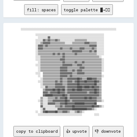
fill: spaces
toggle palette ▓→✊🏽
░░░░░░░░░░░░░░░░░░░░░░░░░░░░░░░░░░░░░░░░░░░░░░░░░░░░░░░░░░░░░░░░░░░░░░░░░░░░░░

            ░░░░░░░░░░░░░░░░░░░░░░░░░░░░░░░░░░░░░░░░░░░░░░░░░░░░░░░░          

              ░░░░░░░░▓▓░░░░░░░░░░░░░░░░░░░░░░░░░░░░░░░░░░░░░░░░░░░░          

            ░░░░░░▓▓▒▒▓▓▒▒▒▒▓▓▒▒░░░░░░░░░░░░▒▒▒▒▒▒▒▒▒▒░░░░░░░░░░░░░░          

            ░░░░▒▒▓▓▓▓▓▓▒▒▒▒▒▒▒▒▒▒▒▒░░░░░░▒▒▒▒▒▒▒▒▒▒▓▓▓▓▒▒▒▒▒▒░░░░░░          

            ░░▓▓▓▓▒▒▓▓▒▒▒▒▒▒▒▒▒▒▒▒▒▒▒▒▒▒▒▒▒▒▒▒▒▒▒▒▒▒▒▒▒▒▓▓▓▓▓▓░░░░░░          

            ░░▓▓▓▓▒▒▒▒▒▒▒▒▒▒▒▒▒▒▓▓▒▒▒▒▒▒▓▓▒▒▒▒▒▒▓▓▓▓▒▒▒▒▒▒▓▓▒▒░░░░░░          

            ░░▒▒▒▒▒▒▒▒▒▒▒▒▒▒▒▒▒▒▒▒▒▒▒▒▒▒▒▒▓▓▓▓▓▓▓▓▒▒▒▒▒▒▓▓▒▒▓▓░░░░░░          

            ░░▒▒▒▒▒▒▒▒▒▒▒▒▓▓▒▒▓▓▒▒▓▓▒▒▒▒▒▒▒▒▓▓▒▒▒▒▒▒▒▒▒▒▒▒▒▒▒▒░░░░░░          

            ░░░░▒▒▒▒▒▒▒▒▒▒▒▒▒▒▒▒▒▒▓▓▒▒▒▒▒▒▒▒▒▒▒▒▒▒▒▒▒▒▒▒▒▒▒▒▒▒▒▒░░            

            ░░░░▒▒▒▒▒▒▒▒▒▒▒▒▒▒▒▒▓▓▓▓▒▒▒▒▒▒▒▒▒▒▒▒▒▒▒▒▒▒▒▒▒▒▒▒▒▒▒▒▒▒░░          

              ░░▒▒▒▒▒▒▒▒▒▒▒▒▒▒▒▒▒▒▓▓▒▒▒▒▒▒▒▒▓▓▒▒▒▒▓▓▒▒▒▒▒▒▒▒▒▒▒▒▒▒░░          

            ░░░░▒▒▒▒▒▒▒▒▒▒▒▒▒▒▒▒▒▒▓▓▓▓▓▓▓▓▒▒▒▒▓▓▓▓▒▒▒▒▒▒▒▒▒▒▒▒▒▒▒▒░░          

              ░░▒▒▒▒▒▒▒▒▒▒▒▒▒▒▒▒▓▓▓▓▓▓▒▒▒▒▒▒▒▒▒▒▓▓▓▓▒▒▒▒▒▒▒▒▒▒▒▒▒▒░░          

              ░░▒▒▒▒▒▒▒▒▒▒▒▒▒▒▒▒▓▓▓▓▓▓▒▒▒▒▓▓▒▒▓▓▓▓▒▒▒▒▒▒▒▒▒▒▒▒▒▒▒▒░░          

            ░░░░  ▒▒▒▒▒▒▒▒▒▒▒▒▒▒▓▓▓▓▓▓▓▓▓▓▒▒▒▒▓▓▓▓▓▓▒▒▒▒▒▒▒▒▒▒▒▒▒▒            

              ░░  ▒▒▒▒▒▒▒▒▒▒▒▒▒▒▓▓▓▓▓▓▒▒▓▓▒▒▒▒▒▒▒▒▒▒▒▒▒▒▒▒▒▒▒▒▒▒▒▒░░          

                ░░▒▒▒▒▒▒▒▒▒▒▒▒▒▒▓▓▒▒▒▒▓▓▓▓▓▓▓▓██▓▓▒▒▒▒████▓▓▓▓▒▒▒▒            

              ░░░░▒▒▒▒▒▒▒▒▒▒▓▓▒▒▓▓▒▒▒▒▓▓▓▓▒▒▓▓██▓▓▓▓██▓▓▓▓▓▓██▓▓▒▒            

                ░░▒▒▒▒▒▒▒▒▒▒▓▓▓▓▓▓▒▒▒▒▓▓▓▓▓▓▓▓██▓▓▓▓▓▓▓▓▓▓▓▓██▒▒▒▒            

                ░░░░▓▓▒▒▒▒▒▒▓▓▓▓▓▓▓▓▒▒▓▓▓▓▓▓▓▓████▓▓████▓▓██▓▓▓▓▒▒            

                  ▒▒▓▓▓▓▓▓██▓▓██▓▓██▒▒▓▓▓▓██▓▓████▓▓▓▓▓▓▓▓▓▓██▓▓▒▒            

                  ▓▓▓▓▒▒▓▓▓▓▓▓██▓▓▓▓▒▒▓▓▓▓▓▓▓▓▓▓▓▓▓▓▓▓▒▒▓▓▓▓██▓▓▒▒            

                  ▓▓██████▓▓▓▓▓▓▓▓██▓▓▒▒▓▓▓▓▓▓▓▓▓▓▓▓▓▓▓▓▓▓▓▓▓▓▓▓▒▒            

                ▒▒░░░░▒▒▒▒▒▒▓▓▒▒▓▓▓▓██▒▒▓▓▓▓▓▓▓▓▓▓▓▓██▓▓██▓▓▓▓▒▒▒▒            

              ░░▒▒░░░░▒▒▒▒▓▓▓▓▓▓▓▓▓▓██▓▓▒▒▓▓▓▓▓▓▓▓▓▓▓▓▓▓▓▓▓▓▓▓▒▒▒▒░░          

                ▒▒░░░░▓▓▓▓▓▓▒▒▒▒▓▓▓▓██▓▓▓▓▓▓████████▓▓▓▓▓▓▓▓██                

                ▓▓░░░░░░░░░░▒▒▒▒▓▓▒▒▓▓▓▓▓▓██▓▓▓▓▓▓▓▓▓▓▓▓▓▓██▓▓▓▓▒▒░░          

                ░░▓▓░░░░░░░░░░▓▓▓▓▓▓▓▓▓▓▓▓████████████▓▓▓▓▒▒░░                

            ░░  ░░▓▓██▓▓▓▓▓▓██▒▒▒▒▓▓▓▓▒▒░░░░▒▒▓▓▒▒░░                          

              ░░░░░░░░░░░░░░░░░░░░░░░░░░░░░░░░░░░░          ░░░░              

copy to clipboard
👍 upvote
👎 downvote