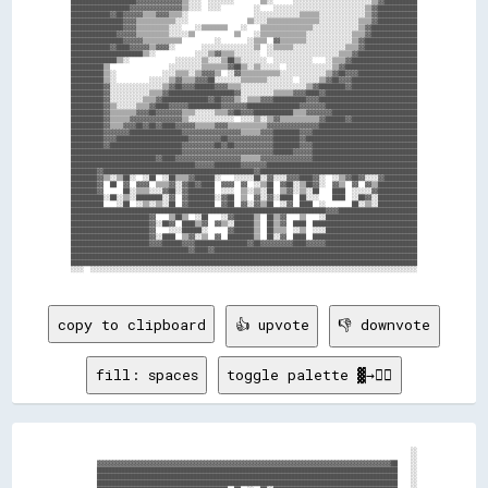
    ████████████████████▓▓▓▓▓▓▓▓▓▓▓▓▓▓▒▒░░░░  ░░░░░░░░        ▒▒░░      ░░░░░░░░░░░░░░░░░░░░░░░░▒▒▓▓██████████    

    ██████████████████▓▓▓▓▓▓▓▓▓▓▓▓▓▓▓▓▒▒░░░░  ░░░░          ░░    ░░░░░░░░░░░░░░░░░░░░░░░░░░░░▒▒▓▓████████████    

    ████████████▓▓██▓▓▓▓▓▓▒▒▒▒▓▓▓▓▒▒▒▒░░                    ░░░░░░░░░░░░░░▒▒▒▒▒▒░░░░░░░░░░░░░░▒▒▓▓████████████    

    ████████████████▓▓▓▓▒▒▒▒▒▒▒▒▒▒▒▒░░░░                  ▒▒░░░░▒▒▒▒▒▒▒▒▒▒▒▒▒▒▒▒░░░░░░░░░░░░▒▒▒▒▓▓████████████    

    ████████████████▓▓▓▓▒▒▒▒▒▒▒▒▒▒░░░░    ░░▒▒▒▒▒▒▒▒    ░░    ▒▒▒▒▒▒▒▒▒▒▒▒▒▒▒▒░░░░░░░░░░░░░░▒▒▓▓██████████████    

    ██████████████▓▓▓▓▓▓▒▒▒▒▒▒▒▒▒▒░░░░░░▒▒            ▒▒    ░░▒▒▒▒▒▒▒▒▒▒▒▒▒▒░░░░░░░░░░░░░░▒▒▒▒▓▓██████████████    

    ████████████████▓▓▓▓▓▓▒▒▒▒▒▒▒▒▒▒▒▒          ░░        ░░▒▒▒▒  ▓▓▒▒▒▒▒▒▒▒░░░░░░░░░░░░░░▒▒▓▓████████████████    

    ████████████▓▓████▓▓▓▓▓▓▒▒▓▓▓▓░░        ░░░░░░░░░░░░░░░░▒▒  ░░▒▒▒▒▒▒░░░░░░░░░░░░░░░░▒▒▒▒▓▓████████████████    

    ██████████████████████▒▒░░            ░░░░▒▒▓▓▒▒▒▒░░░░░░░░  ░░░░░░░░░░░░░░░░░░░░░░▒▒▒▒▓▓██████████████████    

    ██████████████▒▒░░              ░░░░░░░░▒▒░░░░▒▒██▒▒░░░░░░░░  ░░░░░░░░░░░░    ░░▒▒▒▒▓▓████████████████████    

    ██████████▒▒                  ░░░░░░░░░░▒▒▒▒▒▒▒▒▓▓██▒▒░░▒▒░░░░░░  ░░░░░░░░░░░░░░▒▒▓▓██████████████████████    

    ██████████▒▒░░              ░░░░▒▒▒▒░░▒▒▓▓▓▓▒▒  ░░▓▓▒▒▒▒▒▒▒▒▒▒▒▒░░░░░░░░░░░░░░▒▒▓▓██▓▓▓▓██████████████████    

    ██████████▒▒░░          ░░░░░░▒▒▓▓▒▒▒▒▓▓▓▓██░░░░░░░░▒▒▒▒▒▒▒▒░░░░░░░░  ░░░░░░▒▒▓▓██▓▓▓▓████████████████████    

    ██████████▓▓░░░░░░░░░░░░░░░░▒▒▓▓██▓▓▓▓██████▓▓▓▓▒▒▒▒░░░░░░░░░░░░░░░░░░░░▒▒▓▓████████▓▓████████████████████    

    ██████████▓▓░░░░░░░░░░░░▒▒▒▒▓▓████████████████████▓▓░░░░░░░░░░▒▒▒▒▒▒▓▓▓▓████▓▓████████████████████████████    

    ██████████▓▓░░░░░░░░░░▒▒▒▒▓▓██████████████▓▓██▓▓▓▓▒▒░░▒▒▒▒▓▓▓▓██████████▓▓▓▓██████████████████████████████    

    ██████████▓▓▒▒░░░░░░▒▒▒▒▓▓████▓▓▓▓▓▓██████████▓▓▓▓▓▓▓▓████████████████▓▓▓▓▓▓▓▓████████████████████████████    

    ██████████▓▓▒▒▒▒▒▒▒▒▓▓▓▓██▓▓▓▓▓▓▓▓▒▒▒▒░░░░░░▒▒▒▒▓▓██▓▓▓▓████████████▒▒▒▒▓▓▓▓▓▓▓▓██████████████████████████    

    ██████████▓▓▒▒▒▒▒▒▓▓▓▓▓▓▓▓▓▓▓▓▓▓▓▓▒▒░░░░░░░░░░░░░░  ░░░░▒▒░░▒▒▓▓▒▒▒▒▒▒▒▒▒▒▒▒▓▓██████▓▓████████████████████    

    ██████████▓▓▒▒▒▒▓▓▓▓██▓▓██▓▓████▓▓▓▓▓▓▒▒▒▒▒▒▓▓▓▓▒▒▒▒▒▒▒▒▒▒▒▒▓▓▓▓▓▓▓▓▓▓▓▓▓▓▓▓██████████████████████████████    

    ██████████▓▓▓▓▓▓▓▓████████████████▓▓▓▓▓▓▓▓▓▓▓▓▓▓▓▓▓▓▒▒▒▒▒▒▓▓▓▓████████▓▓▓▓████████████████████████████████    

    ██████████▓▓▓▓██████████████████████▓▓▓▓▓▓▓▓▓▓██▓▓▓▓▓▓▓▓▓▓▓▓▓▓████████▓▓██████████████████████████████████    

    ██████████▓▓██████████████████████▓▓▓▓▓▓▓▓▓▓██▓▓██▓▓▓▓▓▓▓▓▓▓▓▓████████▓▓▓▓████████████████████████████████    

    ██████████████████████████████████▓▓▓▓▓▓▓▓▓▓▓▓▓▓▓▓▓▓▓▓▓▓▓▓▓▓▓▓██████▓▓▓▓▓▓████████████████████████████████    

    ██████████████████████████▓▓████▓▓▓▓▓▓▓▓▓▓▓▓▓▓▓▓▓▓▓▓▒▒▒▒▒▒▓▓▓▓▓▓▓▓▓▓▓▓▓▓▓▓████████████████████████████████    

    ██████████████████████████████████████▓▓▓▓▓▓████████▓▓▓▓▓▓▓▓██████████████████████████████████████████████    

    ████████▓▓██████████████████████████████████████████████▓▓████████████████████████████████████████████████    

    ████████▓▓▒▒░░▒▒██░░  ░░██  ░░██▒▒▒▒▓▓██████░░    ░░░░░░██░░▓▓░░░░▓▓▓▓████▓▓░░  ░░▒▒▓▓██▓▓░░░░▓▓██████████    

    ████████▓▓  ██  ▓▓  ▓▓▓▓  ▒▒▒▒▓▓░░▓▓██▓▓████  ▓▓▓▓  ▓▓  ░░▒▒██  ▓▓██░░▒▒██▓▓░░  ▓▓▒▒  ▓▓  ▓▓▒▒████████████    

    ████████▓▓      ██░░▒▒▒▒░░░░▓▓██░░▓▓████████  ░░░░  ▒▒░░▒▒░░██  ▒▒▓▓░░▒▒░░██    ████  ░░░░░░▓▓████████████    

    ██████████░░██░░▒▒░░████████░░▓▓  ▓▓████████░░▓▓██  ▒▒  ▓▓░░▓▓░░████  ██░░░░    ████  ░░██▓▓░░████████████    

    ██████████    ░░██  ░░▒▒░░▒▒░░██  ▓▓████████  ▓▓██  ▓▓░░▓▓▒▒██  ░░▓▓  ████  ░░        ██░░▒▒░░████████████    

    ██████████████████████████████████████████████████████████████████████████████▓▓▓▓████████████████████████    

    ████████████████████████▓▓    ▒▒██▒▒  ░░██    ░░▓▓██████▒▒  ██▒▒▓▓    ▒▒    ░░████████████████████████████    

    ████████████████████████▓▓░░██▓▓  ████▒▒▓▓  ▓▓▒▒░░██████▒▒  ██▒▒▓▓  ████  ████████████████████████████████    

    ████████████████████████▓▓    ░░░░██████░░      ▓▓██████▒▒  ██▒▒▒▒  ░░▒▒  ░░░░████████████████████████████    

    ████████████████████████▓▓░░████  ▒▒▓▓░░▒▒  ▓▓  ████████▒▒  ██░░▓▓  ████  ████████████████████████████████    

    ████████████████████████▓▓▓▓██████▓▓▓▓████████████████▓▓██▓▓▓▓▓▓▓▓▓▓████▓▓▓▓▓▓████████████████████████████    

    ████████████████████████████████████▓▓████▓▓██████████████████████████████████████████████████████████████    

    ██████████████████████████████████████████████████████████████████████████████████████████████████████████    

    ██████████████████████████████████████████████████████████████████████████████████████████████████████████    

    ░░░░  ░░░░░░░░░░░░░░░░░░░░░░░░░░░░░░░░░░░░░░░░░░░░░░░░░░░░░░░░░░░░░░░░░░░░░░░░░░░░░░░░░░░░░░░░░░░░░░░░░░░░    

copy to clipboard
👍 upvote
👎 downvote
fill: spaces
toggle palette ▓→✊🏽
                                                                                                        ░░

                                                                                                        ░░

        ▓▓▓▓▓▓▓▓▓▓▓▓▓▓▓▓▓▓▓▓▓▓▓▓▓▓▓▓▓▓▓▓▓▓▓▓▓▓▓▓▓▓▓▓▓▓▓▓▓▓▓▓▓▓▓▓▓▓▓▓▓▓▓▓▓▓▓▓▓▓▓▓▓▓▓▓▓▓▓▓▓▓▓▓▓▓▓▓▓▓██    ░░

        ████████████████████████████████████████████████████████████████████████████████████████████    ░░

        ████████████████████████████████████████████████████████████████████████████████████████████    ░░

        ████████████████████████████████████████████████████████████████████████████████████████████    ░░
