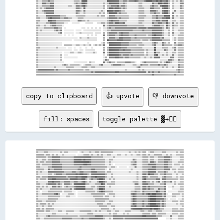
copy to clipboard
👍 upvote
👎 downvote
fill: spaces
toggle palette ▓→✊🏽
▒▒▒▒▒▒▒▒▒▒▒▒▒▒▒▒▒▒▒▒▒▒▒▒▒▒▒▒▒▒▒▒▒▒▒▒▒▒▒▒▒▒▒▒▒▒▒▒▒▒▒▒▒▒▒▒▒▒▒▒▒▒▒▒▒▒▒▒▒▒▒▒▒▒▒▒▒▒▒▒▒▒▒▒▒▒▒▒▒▒▒▒▒▒▒▒▒▒▒▒▒▒▒▒▒▒▒▒▒▒▒▒▒▒▒▒▒▒▒▒▒▒▒▒▒▒▒▒▒▒▒▒▒▒▒▒▒▒▒▒▒▒▒▒▒▒▒▒▒▒
▒▒░░░░░░▒▒▒▒░░░░░░░░░░░░▒▒░░▒▒▒▒░░░░░░░░░░  ░░▒▒░░░░░░▒▒░░░░▒▒▒▒░░▒▒▒▒▒▒▒▒▒▒▒▒░░░░░░░░░░░░░░░░▒▒░░░░▒▒░░▒▒░░▒▒▒▒  ░░▒▒▒▒░░░░░░░░▒▒▒▒░░░░░░░░░░▒▒░░▒▒▒▒
▒▒▒▒▒▒▒▒░░▒▒▒▒░░▒▒░░▒▒░░░░▒▒░░░░░░░░░░░░  ░░░░░░▒▒▒▒▒▒░░▒▒░░░░▒▒░░▒▒░░░░▒▒▒▒░░░░░░▒▒▒▒░░░░▒▒░░░░▒▒░░░░▒▒▒▒░░▒▒▒▒░░▒▒░░░░▒▒▒▒▒▒▒▒░░░░▒▒░░▒▒░░░░▒▒▒▒▒▒▒▒
▒▒▒▒▒▒▒▒▒▒░░▒▒▒▒▓▓▓▓▓▓▓▓▒▒▒▒▒▒▒▒▒▒▒▒▒▒▓▓▓▓▓▓▓▓▓▓▓▓▓▓▓▓▓▓▒▒▒▒▒▒▒▒▒▒▒▒░░░░░░░░░░▒▒░░░░░░░░░░░░░░░░░░░░░░░░░░░░▒▒▒▒▒▒░░▒▒▒▒░░░░▒▒▒▒▒▒▓▓▓▓▓▓▒▒░░░░░░░░▒▒▒▒
▒▒░░░░▒▒▒▒░░▒▒▒▒▓▓▓▓▓▓▓▓▒▒▒▒▒▒▒▒▒▒▒▒▒▒████████▓▓██▓▓▓▓▓▓▒▒▒▒▒▒▒▒▒▒▒▒▒▒░░░░▒▒▒▒░░░░░░░░░░░░░░░░░░░░▓▓▒▒░░░░░░▒▒▒▒▒▒░░▒▒▒▒░░░░▒▒▒▒▒▒▓▓▓▓▓▓▒▒░░░░░░░░▒▒▒▒
▒▒░░▒▒▒▒░░▒▒▒▒▒▒▓▓▓▓▓▓▓▓▒▒▒▒▒▒▒▒▒▒▒▒▒▒████████████████▓▓▒▒▒▒▒▒▒▒▒▒▒▒▒▒░░░░▒▒░░░░░░░░░░░░░░░░░░░░▒▒▒▒▓▓░░░░░░▒▒▒▒▒▒░░▓▓▓▓▒▒░░▒▒▒▒▒▒▓▓▓▓▒▒▒▒░░░░░░▒▒▒▒▒▒
▒▒▒▒░░▒▒▒▒▒▒▒▒▒▒▓▓▓▓▓▓▓▓▓▓▒▒▒▒▒▒▒▒▒▒▒▒▓▓▓▓▓▓▓▓▓▓████▓▓▓▓▒▒▒▒▒▒▒▒▒▒▒▒▒▒░░░░▒▒░░  ░░░░░░░░░░░░░░░░▒▒▓▓▓▓░░░░░░▒▒▒▒▒▒▓▓▓▓▓▓▓▓▒▒▒▒▒▒▒▒▓▓▓▓▒▒▒▒░░▒▒▒▒▒▒░░▒▒
▒▒▒▒░░░░░░░░▒▒▒▒▓▓▓▓▓▓▓▓▓▓▒▒▒▒▒▒▒▒▒▒▒▒▒▒▒▒▒▒▓▓▒▒▒▒▒▒▒▒▒▒▒▒▒▒▒▒▒▒▒▒▒▒▒▒▒▒░░░░▒▒▒▒░░  ░░░░░░░░  ░░░░░░▓▓░░░░░░▒▒▒▒▒▒▒▒▒▒▓▓▓▓▒▒▒▒▒▒▒▒▓▓▓▓▒▒▒▒░░░░░░░░▒▒▒▒
▒▒▒▒▒▒▒▒░░░░▓▓▒▒▒▒▓▓▓▓▓▓▓▓▒▒▒▒▒▒▒▒▒▒▒▒▒▒▒▒▓▓▓▓▒▒▒▒▒▒▒▒▒▒▓▓▓▓▒▒▒▒▒▒▒▒▒▒░░  ▒▒░░░░░░░░░░░░░░░░░░░░▒▒░░░░░░░░░░▒▒▒▒▒▒▓▓▓▓▓▓▓▓▒▒▒▒▒▒▒▒▓▓▓▓▓▓░░▒▒▒▒░░▒▒▒▒▒▒
▒▒░░▒▒░░░░░░▓▓▓▓▓▓▓▓▓▓▓▓▓▓▓▓▒▒▒▒▒▒▒▒▓▓▓▓▒▒▒▒▓▓▓▓▒▒▒▒▒▒▒▒▓▓▓▓▓▓▒▒▒▒▒▒▒▒░░▒▒▒▒░░░░░░░░░░░░░░░░░░▒▒░░░░░░▒▒░░░░▒▒▒▒▒▒▓▓▓▓▓▓▓▓░░▒▒▒▒▒▒▓▓▒▒░░░░░░▒▒░░▒▒▒▒▒▒
▒▒░░░░░░░░░░▒▒▒▒░░▒▒▓▓▓▓▓▓▒▒▒▒▓▓▓▓▓▓▓▓▓▓██▓▓████▓▓▓▓▒▒░░▓▓▓▓▓▓▓▓▓▓▓▓▓▓▒▒░░░░▒▒░░░░░░░░░░░░░░░░░░░░░░░░▒▒░░░░▓▓▓▓▒▒██▓▓▓▓▒▒▒▒░░▒▒▒▒▓▓▒▒▒▒▒▒░░░░▒▒░░░░▒▒
▒▒▒▒░░▒▒▒▒▒▒▓▓▓▓▓▓▓▓▓▓▓▓▓▓▓▓▓▓▒▒▓▓▓▓▓▓▓▓██▓▓▓▓██████▒▒▒▒▓▓▓▓██▓▓▓▓▓▓▓▓▒▒░░░░▒▒░░░░░░░░░░░░░░░░░░░░░░░░▒▒░░░░▓▓▓▓▒▒░░▒▒▒▒▒▒▒▒░░░░▒▒▓▓▒▒▒▒▒▒░░░░▒▒░░▒▒▒▒
▒▒░░▒▒▒▒▒▒░░▓▓▓▓████▓▓▓▓▓▓▓▓▓▓▓▓▒▒████████▓▓▓▓████▒▒░░▒▒▓▓▒▒▒▒▓▓████▓▓░░░░▒▒░░▒▒░░░░░░░░░░░░░░░░░░░░░░▒▒░░░░▓▓██▒▒▒▒▒▒▒▒▒▒▓▓▓▓░░▓▓▓▓▒▒▒▒▒▒▒▒▒▒▒▒░░▒▒▒▒
▒▒░░░░░░░░░░▓▓▓▓██▓▓▓▓▓▓▒▒▒▒▓▓▓▓▓▓▒▒▒▒▓▓▓▓▒▒▒▒▓▓██▒▒░░▒▒░░░░░░▒▒████▓▓▒▒░░░░▒▒▒▒░░░░░░░░░░░░░░░░░░▒▒▒▒▒▒░░░░▓▓▓▓▒▒▒▒░░▒▒░░▒▒▓▓░░▒▒▓▓▒▒▒▒▓▓░░▒▒░░░░▒▒▒▒
▒▒▒▒░░░░░░▒▒▓▓▓▓▓▓▓▓▒▒▓▓▒▒░░▓▓▓▓▓▓▒▒░░████████████▒▒▒▒░░░░░░▒▒▒▒▒▒██▓▓░░▒▒▒▒▒▒▒▒░░░░░░░░░░░░░░░░░░░░▓▓▓▓░░░░▓▓▓▓▓▓▒▒▒▒▒▒░░░░░░▒▒▒▒▓▓░░░░░░░░▒▒░░▒▒▒▒▒▒
▒▒▒▒░░▒▒░░▒▒░░░░▓▓▓▓▒▒▓▓▒▒░░▒▒▓▓▒▒▒▒▒▒▓▓██████████░░░░░░▒▒▒▒░░▒▒▓▓▓▓▓▓░░░░▒▒░░░░░░░░░░░░░░░░░░░░░░░░▒▒▒▒▒▒░░▓▓▓▓▒▒▓▓▒▒▒▒▒▒▒▒▒▒▒▒▒▒▓▓  ░░░░▒▒░░░░░░▒▒▒▒
▒▒░░▒▒░░░░░░░░▒▒▒▒▒▒▒▒▒▒▒▒▒▒▒▒▒▒▒▒▓▓░░▓▓██████████▒▒▒▒▒▒▒▒░░░░▒▒████▓▓░░░░░░░░░░░░░░░░░░░░░░░░░░░░░░▒▒▒▒▒▒░░▓▓▓▓▒▒▓▓▒▒▒▒░░░░▓▓▒▒▒▒▓▓      ░░░░░░░░▒▒▒▒
▒▒░░  ░░░░░░▒▒▒▒▒▒▒▒▒▒▒▒▒▒░░▒▒▒▒▒▒▒▒░░░░  ░░░░░░░░▒▒▒▒▒▒▒▒▒▒░░▒▒▓▓██▓▓▒▒▒▒▒▒▒▒░░░░░░░░░░░░░░░░░░▒▒▒▒▓▓▒▒▒▒░░▓▓▒▒▒▒▒▒▒▒▒▒▒▒██▓▓▒▒▒▒▓▓  ░░░░░░░░░░▒▒▒▒▒▒
▒▒░░░░▒▒▒▒▒▒▒▒▒▒▒▒▓▓██▒▒  ░░░░░░▒▒▒▒▒▒░░  ░░░░░░░░░░░░░░▒▒▒▒▒▒▒▒▒▒▒▒▒▒  ░░▒▒▒▒▒▒░░░░░░░░░░░░░░░░▓▓██▓▓▒▒▒▒▒▒▓▓▒▒▓▓██▓▓████▓▓▓▓▓▓▒▒▓▓░░    ▒▒▒▒▒▒▒▒░░▒▒
▒▒░░░░░░░░░░▒▒▒▒▒▒▒▒▒▒▒▒░░░░░░▒▒▒▒░░░░░░  ░░░░░░░░░░░░░░░░▒▒▒▒▒▒▒▒▒▒░░▒▒▒▒░░░░▒▒░░░░░░░░░░░░░░░░▒▒██▓▓▒▒▒▒▒▒▒▒▒▒▒▒▓▓██████▓▓▓▓▓▓▒▒▓▓░░░░░░▒▒▒▒░░░░░░▒▒
▒▒░░░░░░░░░░▒▒▒▒▒▒▒▒▒▒░░░░░░░░░░░░░░░░░░░░░░░░░░░░░░░░░░░░░░▒▒▒▒▒▒▒▒▒▒▒▒▒▒░░░░░░░░░░░░░░░░░░░░░░▒▒██▓▓▒▒▒▒▒▒▒▒▒▒▒▒▓▓██████▓▓▓▓▓▓▓▓▒▒░░  ░░░░░░  ░░░░▒▒
▒▒▒▒▒▒░░░░▒▒▒▒▒▒▒▒▒▒░░░░░░░░░░░░░░░░░░░░░░░░░░░░░░░░░░░░░░░░▒▒▒▒▒▒▒▒▒▒░░░░▒▒▒▒░░░░░░░░░░░░░░░░░░▒▒██▓▓▒▒▒▒▒▒▓▓▒▒▒▒▓▓██████▓▓▓▓▒▒▓▓▒▒░░░░░░▒▒▒▒▒▒░░▒▒▒▒
▒▒░░▒▒▒▒▒▒░░▒▒░░▒▒░░░░░░░░░░░░░░░░░░░░░░░░░░░░░░░░░░░░░░░░░░░░▒▒▒▒▒▒░░░░▒▒▒▒░░░░░░░░░░░░░░░░░░░░▒▒██▓▓▒▒▒▒▒▒▓▓▒▒▒▒▓▓██████▓▓▓▓▒▒▓▓▒▒░░░░░░░░░░▒▒░░▒▒▒▒
▒▒░░░░▒▒░░░░▒▒▒▒░░░░░░░░░░░░░░░░░░░░░░░░░░░░░░░░░░░░░░░░░░░░░░░░▒▒▒▒▒▒▒▒░░░░▒▒▒▒░░░░░░░░░░░░░░░░▓▓▓▓██▒▒▒▒▒▒▓▓▒▒▓▓▓▓████████▓▓▒▒▓▓▒▒░░░░░░░░░░░░░░░░▒▒
▒▒▒▒░░▒▒░░▒▒▒▒▒▒▒▒░░░░░░░░░░░░░░░░░░░░░░░░░░░░░░░░░░░░░░░░░░░░░░░░▒▒▒▒▒▒▒▒░░░░▒▒░░░░░░░░░░░░░░░░▓▓██████████▓▓▓▓▓▓▓▓██▓▓████▓▓▒▒▒▒░░░░░░░░▒▒▒▒▒▒░░▒▒▒▒
▒▒▒▒▒▒▒▒░░▒▒▒▒░░░░░░░░▒▒▒▒░░░░▒▒▒▒▒▒▒▒░░░░░░▒▒▒▒▒▒▒▒▒▒▒▒░░░░▒▒░░▒▒░░░░░░▒▒▒▒░░░░▒▒▒▒░░░░░░▒▒▒▒▒▒░░░░░░░░░░▒▒▒▒░░░░▒▒▒▒░░░░▒▒▒▒▒▒░░░░░░░░░░▒▒▒▒▒▒▒▒▒▒▒▒
▒▒░░░░░░░░░░░░░░▒▒▒▒░░░░░░░░░░▒▒░░░░░░░░░░░░░░░░░░░░▒▒▒▒▒▒░░░░░░░░░░░░░░░░▒▒░░▒▒▒▒░░░░░░▒▒░░▒▒░░░░░░░░░░░░░░▒▒▒▒▒▒▒▒░░▒▒▒▒░░▒▒▒▒▒▒▒▒░░░░░░▒▒▒▒▒▒░░▒▒▒▒
▒▒░░░░░░░░▒▒▓▓▒▒▒▒▒▒▒▒▒▒▒▒▒▒▒▒▒▒▒▒▒▒▒▒▒▒▒▒░░▒▒▒▒▒▒▒▒▒▒▒▒▒▒▒▒▓▓▓▓▓▓▓▓▒▒▒▒▒▒▒▒▒▒▓▓▓▓▓▓▓▓▓▓▓▓▓▓▓▓▓▓▓▓▓▓▓▓▓▓▓▓▓▓████▓▓▓▓▓▓▓▓▓▓▒▒▒▒▒▒░░░░░░░░▓▓░░░░░░▒▒▒▒▒▒
▒▒▒▒░░░░▒▒▒▒▒▒▒▒▒▒▒▒▒▒▒▒▒▒▓▓▓▓▓▓▓▓▓▓▒▒▒▒▒▒▒▒▒▒▓▓▒▒▒▒▒▒▓▓▓▓▓▓▓▓▓▓▓▓▓▓▒▒░░░░▒▒░░▓▓▓▓▓▓▓▓▓▓▒▒▓▓▓▓▓▓▓▓▓▓▓▓▓▓▓▓▓▓▓▓▓▓▓▓▓▓▓▓▓▓▓▓▓▓        ░░░░▒▒░░░░░░▒▒▒▒▒▒
▒▒▒▒▒▒▒▒░░▒▒▒▒▒▒▒▒▒▒▒▒▒▒▒▒▓▓▒▒▓▓▓▓▓▓▓▓▓▓▒▒▓▓▓▓▓▓▓▓▒▒▒▒▓▓▓▓▒▒▓▓▓▓▓▓▓▓▒▒░░░░░░░░▓▓▓▓▓▓▓▓▓▓▒▒▒▒▓▓▒▒▓▓▒▒▒▒▒▒▒▒▒▒▒▒▓▓▓▓▓▓▓▓▓▓▓▓▓▓▓▓▓▓▓▓▓▓▓▓▓▓▓▓░░▒▒░░▒▒▒▒▒▒
▒▒░░░░░░░░░░▓▓▒▒▒▒▒▒▒▒▒▒░░▓▓▓▓▓▓▓▓██▓▓▒▒▒▒▓▓██████▒▒▒▒▓▓▒▒▒▒▓▓▒▒▒▒██▓▓▒▒░░▒▒░░▓▓██████▓▓▓▓▒▒▒▒▒▒▒▒▒▒▒▒▒▒▒▒▒▒▒▒▒▒▒▒▒▒▒▒▒▒▒▒▓▓▓▓▓▓▓▓▓▓▓▓▓▓▓▓░░░░░░░░░░▒▒
▒▒░░▒▒░░░░▒▒▒▒▒▒▒▒▒▒▒▒▒▒▒▒▓▓▓▓▓▓▓▓▓▓▓▓░░▒▒▓▓▓▓▓▓▓▓▒▒▒▒▓▓▒▒▒▒▓▓▓▓▓▓▓▓▓▓░░░░░░▒▒▓▓████████▓▓▓▓▓▓▒▒▒▒▒▒▒▒▒▒▒▒▒▒▒▒▒▒▒▒▒▒▒▒▒▒▒▒▒▒▒▒▒▒▒▒▓▓▓▓▓▓▓▓▒▒▒▒░░░░▒▒▒▒
▒▒▒▒░░▒▒░░░░▒▒▒▒▒▒▒▒▒▒▒▒▒▒▒▒▒▒▓▓▒▒▒▒▒▒▒▒██▒▒▓▓██▓▓▒▒▒▒▒▒▒▒▒▒▓▓▓▓▓▓▓▓▓▓░░░░░░░░▓▓██████████████▒▒▒▒▒▒▒▒▒▒▒▒▓▓▓▓▓▓▓▓▒▒▒▒▒▒▒▒▒▒▒▒▒▒▒▒▒▒▓▓▓▓▓▓▒▒░░░░▒▒░░▒▒
▒▒░░▒▒░░░░░░▒▒▒▒▒▒▒▒▒▒▒▒▒▒████▓▓▒▒░░░░▓▓██▓▓▓▓▓▓▓▓▓▓▓▓▒▒▒▒▒▒▓▓▒▒▓▓██▓▓▒▒░░░░░░▓▓██████████████▒▒▒▒▒▒▒▒▒▒▒▒▒▒▒▒▒▒▒▒▒▒██████▒▒▒▒▒▒▓▓▒▒▓▓▓▓▓▓░░▒▒░░░░░░▒▒
▒▒▒▒░░░░  ▒▒▒▒▒▒▒▒▒▒▒▒▒▒▒▒▓▓▓▓▓▓▓▓░░▒▒▓▓██▓▓▓▓▓▓▓▓▒▒▒▒▒▒▒▒▒▒▓▓▒▒▓▓██▒▒▒▒▒▒▒▒░░▓▓██████████████▒▒▒▒▒▒▒▒▒▒▒▒▒▒▒▒▒▒▒▒▒▒████▓▓▒▒▒▒▒▒▒▒▒▒▒▒▓▓▓▓▒▒░░▒▒░░▒▒▒▒
▒▒▒▒▒▒▒▒▒▒░░████████▓▓▒▒▒▒▓▓▓▓▓▓▓▓▓▓▓▓▓▓██▓▓▓▓▓▓▓▓▒▒░░▒▒▒▒▒▒▒▒▒▒████▒▒░░▒▒▒▒▒▒▓▓██████████████▒▒▒▒▒▒▒▒▒▒▒▒▒▒▒▒▒▒▒▒▒▒██████▒▒▒▒▒▒▒▒▒▒▓▓▓▓▓▓▒▒▒▒▒▒▒▒▒▒▒▒
▒▒▒▒▒▒▒▒▒▒░░▓▓▓▓▓▓▓▓▓▓▓▓▒▒▒▒▒▒▓▓▓▓▓▓▓▓▓▓▒▒░░▓▓▓▓▓▓▒▒▒▒▒▒▒▒░░░░▓▓▓▓▒▒▒▒░░▒▒░░░░▓▓████▓▓▓▓▓▓▓▓▓▓▒▒▒▒░░░░▓▓▓▓▓▓▓▓▒▒▒▒▒▒██████▒▒▒▒▒▒▒▒▒▒▓▓▓▓▓▓░░▒▒▒▒▒▒▒▒▒▒
▒▒░░░░░░░░░░▓▓▓▓▓▓▓▓▓▓▒▒▒▒▒▒▒▒▓▓▓▓▓▓▓▓██▒▒░░░░▒▒▒▒▒▒▒▒▒▒▒▒░░░░▒▒▓▓▒▒▒▒▒▒▒▒▒▒░░▒▒▒▒▒▒▒▒▒▒▒▒▒▒▒▒▒▒░░░░░░▓▓▓▓▓▓▓▓▓▓▒▒▒▒▒▒▒▒▒▒▒▒▒▒▓▓▒▒▒▒▓▓▓▓▓▓░░░░░░▒▒▒▒▒▒
▒▒▒▒░░░░░░░░▓▓▓▓▓▓▓▓▓▓▒▒▒▒▒▒▒▒████████▓▓░░▒▒▒▒▒▒▒▒▒▒▒▒▒▒░░░░░░░░▓▓▒▒▒▒▒▒▒▒░░▒▒▒▒▒▒▒▒▒▒▒▒▒▒▒▒▒▒▓▓▓▓▒▒▓▓▓▓▓▓▓▓▓▓▓▓▓▓▒▒▒▒▓▓▒▒▒▒▒▒▓▓▒▒▒▒▒▒▓▓▒▒▒▒▒▒▒▒▒▒▒▒▒▒
▒▒░░░░░░░░▒▒▓▓▓▓▓▓▓▓▓▓▒▒▒▒▒▒▒▒████████▓▓▓▓▒▒▒▒▒▒▒▒▒▒▓▓▒▒░░░░░░░░░░░░▒▒░░░░▒▒░░▒▒▒▒▒▒▒▒▓▓▒▒▒▒▒▒▒▒▒▒▓▓▓▓██▓▓▓▓▓▓▒▒▓▓▓▓▓▓▓▓▒▒▓▓▓▓▓▓▓▓████▓▓▓▓░░░░░░▒▒▒▒▒▒
▒▒░░░░░░░░░░▓▓▓▓▓▓▓▓▓▓▒▒▒▒▒▒▒▒▓▓██████▓▓▓▓▒▒▒▒▒▒▒▒▒▒▒▒▒▒▒▒░░░░░░░░▒▒▓▓▒▒▒▒░░▒▒▒▒░░░░░░▒▒▓▓▓▓▒▒░░▒▒▓▓▓▓██▓▓▓▓▒▒▒▒▒▒▒▒▓▓▓▓▓▓▒▒▒▒▓▓▓▓▓▓▓▓▓▓▓▓░░░░░░░░░░▒▒
▒▒▒▒░░▒▒▒▒▒▒▓▓▓▓▓▓▓▓▓▓▓▓▒▒▒▒▒▒▒▒██████▓▓▓▓▒▒▒▒▒▒░░▒▒▓▓▒▒▒▒▒▒▒▒░░░░░░░░▒▒▒▒▒▒▒▒░░▒▒▒▒▒▒░░▒▒▒▒░░▒▒▒▒▓▓████▓▓▓▓▓▓▓▓▓▓██▒▒▒▒▒▒▒▒▒▒▒▒▒▒▒▒▓▓▓▓▒▒░░░░░░▒▒▒▒▒▒
▒▒░░▒▒▒▒▒▒░░▓▓▓▓▓▓▓▓▓▓▓▓▓▓▓▓▓▓██████████▓▓▒▒▒▒▒▒▒▒▒▒██▓▓▒▒▒▒▒▒▒▒▒▒▒▒░░░░░░░░░░▓▓████████▒▒▒▒▒▒▒▒▒▒██████▓▓▓▓▓▓▒▒▓▓▓▓▒▒░░▒▒▒▒░░▒▒▒▒▒▒▒▒▒▒▒▒▒▒░░░░░░░░▒▒
▒▒░░░░░░░░░░▓▓▓▓▓▓▓▓▓▓██▓▓▓▓▓▓████████████▒▒▒▒▒▒▒▒▓▓▓▓▓▓▓▓▒▒▒▒▒▒▒▒▒▒▒▒▒▒▒▒░░▒▒▓▓▒▒██████▒▒▒▒░░▒▒▒▒████▓▓░░▓▓▒▒░░▒▒▒▒░░░░░░▒▒▒▒▒▒▒▒▒▒▒▒▒▒▒▒░░▒▒▒▒░░▒▒▒▒
▒▒▒▒░░░░░░▒▒▓▓▓▓▓▓▓▓▓▓▓▓▓▓▓▓██████████████▓▓▓▓▓▓▓▓▓▓████████▓▓▒▒▒▒▒▒▒▒▒▒▒▒░░▒▒▓▓▓▓▓▓▓▓▓▓▒▒▒▒░░▒▒▒▒████▓▓░░▒▒▒▒▒▒▒▒▒▒░░░░░░░░░░░░▒▒▒▒▓▓▒▒▒▒▒▒▒▒▒▒░░▒▒▒▒
▒▒▒▒░░░░░░░░▓▓▓▓▓▓▓▓▓▓▓▓▓▓▓▓████▓▓████████▓▓▓▓▒▒▓▓▓▓██████████▓▓▒▒▒▒░░▒▒░░▒▒▒▒▓▓██████▓▓▒▒▒▒▒▒▒▒░░░░▒▒░░░░░░░░░░░░░░░░░░░░░░░░▒▒▒▒▒▒░░▒▒▒▒░░▒▒░░▒▒░░▒▒
▒▒▒▒▒▒░░░░▒▒▓▓▓▓▓▓▓▓▓▓▓▓▓▓▓▓██▓▓▓▓████▓▓██▓▓▓▓████▓▓▓▓▓▓▓▓██████▓▓▒▒▒▒░░░░▒▒░░▓▓▓▓▒▒▒▒░░░░░░░░░░░░░░░░░░░░░░░░░░░░░░░░░░░░░░░░░░░░▒▒▒▒▒▒▒▒░░░░▒▒▒▒▒▒▒▒
▒▒░░▒▒▒▒░░░░▓▓▓▓▓▓▓▓▓▓▓▓▓▓▓▓▓▓▓▓▓▓████▒▒▓▓████████▓▓▓▓▓▓▓▓██▓▓▓▓██▓▓▒▒░░░░░░░░▓▓▒▒░░░░░░░░░░░░░░░░░░  ░░░░░░░░░░░░░░░░░░░░░░░░░░░░▒▒▒▒▒▒▒▒░░░░░░░░▒▒▒▒
▒▒░░░░░░░░▒▒▒▒░░▒▒▒▒░░░░▒▒▒▒▒▒▒▒▒▒░░░░░░▒▒▒▒▒▒▒▒▒▒▒▒▒▒░░░░░░▒▒▒▒▒▒▒▒▒▒▒▒▒▒░░▒▒▓▓▒▒░░░░░░░░░░░░░░░░  ░░░░░░  ░░░░░░░░░░░░░░░░░░▒▒██████████░░░░░░░░▒▒▒▒
▒▒▒▒▒▒░░▒▒▒▒▒▒▒▒▒▒░░▒▒▒▒▒▒▒▒░░░░░░░░░░░░▒▒▒▒▒▒▒▒▒▒▒▒░░░░▒▒▒▒░░░░▒▒▒▒░░░░░░▒▒▒▒░░░░░░░░░░░░▒▒▒▒▒▒▒▒▒▒░░░░░░░░░░  ▒▒▒▒▒▒░░░░▒▒▒▒▒▒░░░░░░░░▒▒▒▒░░░░▒▒░░▒▒
▒▒▒▒▒▒▒▒░░░░██████████████████████▓▓▓▓▓▓▓▓▓▓██▓▓▓▓▓▓▓▓▓▓▓▓▓▓▓▓▓▓▓▓▓▓▓▓░░░░░░░░░░▓▓▓▓▓▓▓▓▓▓▓▓▓▓████▓▓▓▓▓▓▓▓▓▓▓▓▓▓▒▒            ░░▒▒▓▓▓▓▓▓▓▓▒▒▒▒░░░░▒▒▒▒
▒▒░░░░░░░░░░████████████████████████▓▓▓▓▒▒▓▓▓▓▓▓▓▓▓▓▓▓▓▓▓▓▓▓▓▓▓▓▓▓▓▓▓▓▒▒▒▒░░▒▒▒▒▓▓▓▓▓▓▓▓▓▓▓▓▓▓▓▓▓▓▓▓▓▓▓▓▓▓▓▓▓▓▓▓▓▓▒▒▒▒▒▒▓▓▓▓▓▓▓▓▓▓▓▓▓▓▓▓▓▓░░  ░░▒▒▒▒▒▒
▒▒░░░░▒▒▒▒░░████████████████████▓▓▓▓▓▓▓▓▒▒▒▒▒▒▒▒▒▒▒▒▓▓▓▓▓▓▓▓▓▓▓▓▓▓▓▓▓▓▒▒▒▒░░▒▒░░▓▓▓▓▓▓▓▓▓▓▓▓▒▒▒▒▒▒▒▒▒▒▒▒▓▓▓▓▓▓▓▓▓▓▓▓▓▓▓▓▓▓▓▓▓▓▓▓▓▓▒▒▒▒░░░░▒▒░░░░▒▒▒▒▒▒
▒▒░░▒▒▒▒  ▒▒██████████████████████▓▓▓▓▓▓▓▓▒▒░░▓▓▒▒▓▓▓▓▓▓▓▓▓▓▓▓▓▓▓▓▓▓▓▓░░░░▒▒░░▒▒▓▓▓▓▒▒▒▒▒▒▒▒▒▒▒▒▒▒▒▒▒▒▒▒▒▒▒▒▒▒▒▒▒▒▒▒▓▓▓▓▓▓▓▓▓▓▓▓▓▓▓▓▒▒▒▒▒▒░░░░▒▒▒▒░░▒▒
▒▒░░░░░░░░░░██████████████████████▓▓▓▓▓▓▒▒▒▒░░▒▒▒▒▓▓▓▓▓▓▓▓▓▓▓▓▓▓▓▓▓▓▓▓░░░░  ▒▒▒▒██▒▒▒▒▒▒▒▒▒▒▒▒▒▒▒▒▒▒▒▒▒▒▒▒▒▒▒▒▒▒▒▒▒▒▒▒▒▒▒▒▒▒▒▒▓▓▓▓▓▓▒▒▒▒▒▒░░░░░░░░▒▒▒▒
▒▒▒▒░░░░▒▒▒▒████████████████████▓▓▓▓▓▓██░░░░░░░░▒▒▓▓▓▓▓▓██████████████░░░░░░▒▒▒▒██▒▒▒▒▒▒▒▒▒▒▒▒▒▒▓▓▒▒████▓▓▓▓▓▓▒▒▒▒▒▒▒▒▒▒▒▒▓▓▓▓▓▓▓▓▓▓▒▒▒▒▒▒▒▒░░▒▒▒▒▒▒▒▒
▒▒▒▒▒▒░░░░▒▒████████████████████▓▓██▓▓▒▒▒▒░░░░░░▒▒▓▓▓▓▓▓████████████▓▓░░░░▒▒░░░░██▒▒▒▒▒▒▒▒▒▒▒▒▒▒▓▓▒▒▒▒▒▒▒▒██████▓▓▒▒▒▒▒▒▒▒▒▒▓▓▓▓▓▓▓▓▒▒▒▒▒▒░░▒▒▒▒▒▒▒▒▒▒
▒▒░░░░░░░░░░██████████████████████▓▓▒▒▒▒▒▒▒▒▒▒▒▒▓▓▓▓▓▓▓▓██████████████░░░░░░░░░░██▒▒▒▒▒▒▒▒▒▒▒▒▒▒▒▒▒▒▒▒▒▒▒▒████▓▓▓▓▒▒▒▒▒▒▒▒▒▒▓▓▓▓▓▓▓▓▒▒▒▒▒▒▒▒░░▒▒░░░░▒▒
▒▒░░░░▒▒░░░░██████████████████▓▓▓▓▒▒▓▓▒▒▒▒▒▒▓▓▓▓▒▒▓▓▓▓▓▓▓▓████████████▒▒▒▒▒▒░░░░██▒▒▒▒▒▒▒▒▒▒▒▒▒▒▒▒▒▒▒▒▒▒▒▒██████▓▓▒▒▒▒▒▒▒▒▒▒▓▓▓▓▓▓▓▓▒▒▒▒▒▒░░░░░░▒▒▒▒▒▒
▒▒░░▒▒▒▒░░░░██████████████████▓▓▒▒░░░░░░▒▒▒▒▓▓▓▓▓▓▓▓▓▓▓▓▒▒████████████▒▒░░▒▒░░░░██▒▒▒▒▒▒▒▒▒▒▒▒▒▒▒▒▒▒▒▒▒▒▒▒██████▓▓▒▒▒▒▒▒▒▒▒▒▓▓▓▓▓▓▓▓▒▒▒▒▒▒░░▒▒▒▒▒▒▒▒▒▒
▒▒▒▒▒▒▒▒░░░░████████████████▓▓▓▓▒▒░░░░▒▒▓▓▓▓▓▓▒▒▒▒▓▓██▒▒▒▒▓▓██████████▒▒▒▒▒▒░░▒▒▒▒▒▒▒▒▒▒▒▒▓▓▒▒▓▓▓▓▒▒▒▒▒▒▒▒▒▒▒▒▒▒▒▒▓▓▒▒▒▒▒▒▒▒▓▓▓▓▓▓▓▓▒▒▒▒▒▒░░░░░░░░▒▒▒▒
▒▒▒▒░░░░░░░░████████████████▓▓▓▓▒▒░░░░▒▒▒▒▓▓▓▓▓▓▓▓▓▓▓▓▒▒▒▒▓▓██████████▒▒▒▒░░▒▒░░▒▒▒▒▒▒▒▒▓▓▒▒▓▓▓▓▓▓▓▓▓▓▒▒▒▒▒▒▒▒▒▒▓▓▒▒▓▓▒▒▒▒▒▒▒▒▒▒▓▓▓▓▒▒▒▒▒▒░░░░░░░░▒▒▒▒
▒▒░░░░░░░░░░████████████████▓▓▓▓▓▓░░▒▒▒▒▓▓▒▒▓▓▓▓▓▓██▒▒▒▒▓▓████████████░░░░▒▒▒▒░░▒▒▒▒▒▒▒▒▒▒▒▒▓▓██▓▓▓▓▓▓▒▒▒▒▓▓▓▓▒▒▓▓▒▒▓▓████▓▓▓▓▓▓▒▒▓▓▓▓▒▒▒▒░░▒▒▒▒▒▒░░▒▒
▒▒░░░░▒▒▒▒▒▒████████████████▓▓▓▓▓▓▓▓▒▒▓▓██▓▓▓▓▓▓▓▓██▓▓▓▓██████████████▒▒▒▒░░░░░░██▓▓▓▓▓▓▓▓░░██▓▓██▓▓▓▓▓▓▓▓▒▒▓▓▒▒▒▒░░██▓▓██▓▓▓▓▓▓▒▒▒▒▓▓▓▓▓▓▒▒░░░░▒▒▒▒▒▒
▒▒░░░░▒▒▒▒▒▒████████████████▓▓▓▓▓▓▓▓▓▓████████████████████████████████░░░░░░░░░░██▓▓▓▓▓▓▒▒░░▓▓▓▓▓▓▓▓██▓▓▒▒░░▓▓░░▒▒▒▒▒▒░░▓▓▓▓▒▒▒▒▒▒▒▒▒▒▒▒▒▒░░▒▒▒▒▒▒▒▒▒▒
▒▒░░░░░░░░░░████████████████▓▓▓▓▓▓▓▓▓▓████████████████████████████████▒▒▒▒░░░░▒▒▓▓██▓▓▓▓▓▓▓▓▓▓▓▓▒▒▓▓▓▓▒▒▒▒▓▓▓▓░░▒▒▒▒▒▒▒▒▓▓▒▒▒▒▒▒▒▒▒▒▒▒▒▒▒▒░░░░░░░░▒▒▒▒
▒▒▒▒▒▒▒▒░░▒▒██████████████████▓▓▓▓