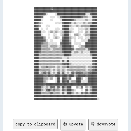
        ██████████████▓▓██████████████████████████████████████        

        ██████████████████████████████████████████████████████        

        ████████▓▓░░      ░░████████████████████████░░░░▓▓████        

        ██████▓▓      ░░░░  ░░▓▓████████████████▓▓▒▒▒▒░░░░████        

        ██████░░      ░░      ░░████████▓▓▒▒░░░░░░░░▒▒░░░░▓▓██        

        ██▓▓▒▒░░          ░░░░░░▓▓████▓▓░░▒▒░░░░░░▒▒░░▒▒▒▒████        

        ██▓▓▒▒    ░░░░          ▓▓████▒▒░░░░▒▒░░▒▒▒▒▒▒▒▒██████        

        ████  ░░  ░░      ░░░░  ▓▓████░░░░    ░░░░░░▒▒░░██████        

        ██████░░░░  ░░▒▒░░▒▒░░░░▒▒████▒▒░░    ░░░░  ▒▒░░██████        

        ██████░░    ░░  ░░░░  ░░▒▒████░░  ▒▒▒▒░░  ░░▒▒▒▒██████        

        ████████▒▒  ░░  ░░▒▒░░  ▓▓████▒▒░░░░  ░░░░  ░░░░██████        

        ████████▓▓░░  ░░      ░░██████▒▒  ░░    ░░░░░░████████        

        ██████▓▓▒▒▒▒░░░░░░░░  ▓▓██████▓▓  ░░░░░░    ██████████        

        ██████▒▒▒▒▒▒░░▒▒▒▒▒▒░░▒▒████████▒▒    ░░▒▒▒▒██████████        

        ██████▒▒▒▒▒▒▒▒░░▒▒▒▒▒▒▒▒████████▓▓░░▒▒▒▒▒▒▒▒░░▓▓██████        

        ████▓▓▒▒▒▒▒▒▒▒▒▒▒▒▒▒▒▒▒▒▓▓██████░░▒▒▒▒░░▒▒░░░░░░██████        

        ████▒▒▒▒▒▒▒▒▒▒▒▒▒▒▒▒▒▒▒▒▒▒████▓▓░░░░░░░░░░░░░░░░▒▒████        

        ████▒▒▒▒▒▒▒▒▒▒▒▒▒▒▒▒▒▒▒▒░░░░▒▒░░░░░░░░░░░░░░░░░░░░████        

        ████▒▒▒▒▒▒▒▒▒▒▒▒▒▒▒▒▒▒░░▓▓░░██░░░░░░░░░░░░░░░░░░░░▓▓██        

        ████▒▒▒▒▒▒▒▒▒▒▒▒▒▒▒▒▒▒▒▒▓▓▓▓██▒▒░░░░░░░░░░░░░░░░░░▓▓██        

        ████░░▒▒▒▒▓▓▒▒▒▒▒▒░░▒▒░░▒▒▒▒██▒▒▒▒▒▒▒▒▒▒▒▒▒▒░░▒▒▒▒▓▓██        

        ████▒▒▒▒▒▒▒▒▒▒░░▒▒░░▒▒░░▒▒░░▒▒▒▒▒▒▒▒▒▒▒▒▒▒▒▒░░▒▒▒▒▓▓██        

        ████░░▒▒▓▓▒▒▓▓░░▒▒░░▓▓░░▓▓░░▒▒░░▓▓▒▒▓▓▓▓▓▓▒▒▒▒▓▓▓▓████        

        ████████▓▓▓▓██▓▓▓▓████▓▓████▓▓████▒▒▓▓██████▓▓████████        

        ████████▒▒▒▒░░▒▒  ░░██  ██▓▓▒▒▓▓    ████▒▒  ░░████████        

        ████████▒▒░░      ░░██░░██▓▓██░░▒▒▒▒████░░░░░░████████        

        ████████▓▓████████████████████████████████████████████        

        ██████▒▒░░▒▒░░▓▓▓▓░░▓▓░░██▒▒████    ▒▒░░▓▓  ▒▒░░▒▒████        

        ██████▒▒░░▓▓██▒▒▓▓▒▒▒▒░░▓▓▒▒████▒▒░░    ░░  ▓▓░░▒▒████        

        ██████▒▒▒▒▒▒▒▒▓▓▒▒▒▒▒▒░░▓▓░░████▒▒░░▒▒░░▓▓▒▒▓▓▒▒▓▓████        

        ██████████████████████████████████████████████████████        

        ██████████████████████████████████████████████████████░░      

copy to clipboard
👍 upvote
👎 downvote