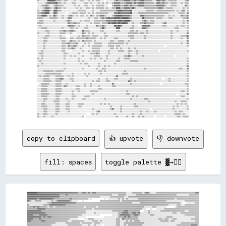
copy to clipboard
👍 upvote
👎 downvote
fill: spaces
toggle palette ▓→✊🏽
██████████▓▓▓▓▓▓▓▓▓▓▓▓▓▓▓▓▓▓▓▓▓▓▓▓▓▓▓▓▓▓▓▓▓▓▓▓▓▓▓▓▒▒▒▒▓▓▓▓▒▒▓▓▒▒▓▓▓▓▒▒▒▒▒▒▒▒▒▒▒▒▒▒▒▒▒▒▒▒▒▒▒▒▒▒▒▒▒▒░░░░░░▒▒▒▒▒▒▒▒▒▒░░▒▒▓▓▒▒░░░░░░▒▒▒▒▒▒▒▒▒▒▒▒▒▒▒▒▒▒▒▒▒▒▒▒▒▒▒▒▒▒▒▒▒▒▒▒▒▒▓▓▓▓
▓▓▓▓▓▓▓▓▓▓▓▓▓▓▓▓▓▓▓▓▓▓▓▓▓▓▓▓▓▓▓▓▒▒▒▒▒▒▓▓▒▒▒▒▒▒▒▒▒▒▒▒▒▒▒▒▒▒▒▒▒▒▒▒▒▒▒▒▒▒▒▒▒▒▒▒▒▒▒▒▒▒▒▒░░░░░░▒▒▒▒▒▒▒▒░░░░░░░░░░▒▒▒▒▒▒▒▒▒▒▒▒▒▒▒▒▒▒▒▒▒▒▒▒▒▒▒▒▒▒▒▒▒▒▒▒▒▒▒▒░░░░░░░░░░░░▒▒▒▒▒▒▒▒▒▒
▓▓▓▓▓▓▓▓▓▓▓▓▓▓▓▓▓▓▓▓▓▓▓▓▓▓▓▓▓▓▓▓▒▒▒▒▒▒▒▒▒▒▒▒▒▒▒▒▒▒▒▒▒▒▒▒▒▒▒▒▒▒▒▒▒▒▒▒▒▒▒▒░░░░░░░░░░▒▒▒▒▒▒▒▒▒▒▒▒▒▒░░░░▒▒▒▒▒▒▒▒▒▒▒▒▒▒▒▒▒▒▒▒▒▒▒▒▒▒▒▒▒▒▒▒▒▒▒▒▒▒▒▒▒▒▒▒▒▒▒▒▒▒▒▒▒▒▒▒▒▒▒▒▒▒▒▒▒▒▒▒▒▒
▓▓▓▓▓▓▓▓▓▓▒▒▓▓▓▓▓▓▓▓▓▓▓▓▓▓▒▒▒▒▒▒▒▒▒▒▒▒▒▒▒▒▓▓▒▒▒▒▒▒▒▒▒▒▒▒▒▒▒▒░░░░            ░░  ░░░░░░░░░░▒▒░░▒▒░░▒▒░░░░░░░░░░▒▒▒▒▒▒▒▒▒▒▒▒▒▒▒▒▒▒▒▒▒▒▒▒▒▒▒▒▒▒▒▒▒▒▒▒░░▒▒▒▒▒▒▒▒▒▒▒▒▒▒▒▒▒▒▒▒▒▒
▓▓▒▒░░░░▒▒▒▒▒▒░░░░░░░░░░▒▒░░▒▒▓▓▓▓▓▓▓▓▓▓▓▓▒▒░░░░░░    ░░                ▒▒▒▒▒▒▒▒▒▒▒▒▒▒▒▒▒▒▒▒░░▒▒▒▒▒▒▒▒▒▒▒▒▒▒▒▒▒▒▒▒▒▒▒▒▒▒▒▒▒▒▒▒▒▒▒▒▒▒▒▒▒▒▒▒░░░░░░░░░░░░░░░░░░▒▒▒▒▒▒▒▒▒▒▒▒▒▒
░░░░░░░░░░░░░░░░░░░░▒▒▒▒▓▓▓▓▓▓▓▓▓▓▓▓▓▓▓▓▓▓▓▓▓▓▓▓▒▒▒▒▒▒▒▒▒▒▒▒▒▒▒▒▒▒▒▒▒▒▒▒▒▒▒▒▒▒▒▒▒▒▒▒▒▒▒▒▒▒▒▒▒▒▒▒▒▒▒▒▒▒▒▒░░░░░░░░▒▒▒▒▒▒▒▒▒▒▒▒▒▒▒▒▒▒▒▒▒▒▒▒▒▒▒▒▒▒▒▒▒▒▒▒▒▒▒▒░░    ░░░░░░░░▒▒▒▒
▒▒░░░░░░░░░░░░░░▒▒▒▒▒▒▓▓▓▓▓▓▓▓▓▓▓▓▓▓▓▓▒▒▒▒▒▒▒▒▒▒▒▒▒▒▒▒▒▒▒▒▒▒▒▒▒▒▒▒▒▒▒▒▒▒▒▒▒▒▒▒▒▒▒▒▒▒▒▒▒▒▒▒▒▒▒▒▒▒▒▒▒▒▒▒▒▒▒▒▒▒▒▒▒▒▒▒▒▒▒▒▒▒▒▒▒▒▒▒▒▒▒▒▒▒▒▒▒▒▒▒▒▒░░░░░░░░▒▒▒▒░░░░▒▒▒▒▒▒▒▒▒▒▒▒▒▒
▒▒▒▒▒▒▓▓▒▒▓▓▒▒▒▒▒▒▒▒░░▒▒▒▒░░▒▒▒▒▒▒▒▒▒▒▒▒▒▒▒▒▒▒▒▒▒▒▒▒▒▒▒▒░░▒▒▒▒▒▒▒▒▒▒░░▒▒▒▒▒▒▒▒▒▒▒▒▒▒▒▒▒▒▒▒▒▒▒▒▒▒▒▒▒▒▒▒▒▒▒▒▒▒▒▒▒▒▒▒▒▒░░░░░░░░▒▒▒▒░░░░░░░░░░        ░░▒▒▒▒▒▒▒▒▒▒▒▒▒▒▒▒▒▒▒▒▒▒
▒▒▒▒▒▒▒▒▒▒▓▓▓▓▓▓▓▓▒▒▒▒▒▒▒▒▒▒▒▒▒▒▒▒▒▒▒▒▒▒▒▒▒▒▒▒▒▒▒▒▒▒▒▒▒▒▒▒▒▒▒▒▒▒░░▒▒▒▒▒▒▒▒▒▒▒▒▒▒▒▒▒▒▒▒▒▒▒▒▒▒▒▒▒▒▒▒▒▒▒▒▒▒▒▒▒▒▒▒▒▒▒▒░░░░    ░░    ░░░░░░░░▒▒▒▒▒▒▒▒▒▒▒▒▒▒▒▒▒▒▒▒▒▒▒▒▒▒▒▒▒▒▒▒▒▒
▓▓▓▓▓▓▓▓▓▓▓▓▓▓▒▒▒▒▒▒▒▒▒▒▒▒▒▒▒▒▒▒▒▒▒▒▒▒▒▒▒▒▒▒▒▒▒▒▒▒▒▒▒▒▒▒▒▒░░░░░░░░░░░░░░░░░░░░░░░░░░▒▒▒▒▒▒▒▒▒▒▒▒▓▓▓▓▒▒▒▒▒▒▒▒▒▒▒▒    ░░░░▒▒░░░░░░░░░░▒▒▒▒▒▒▒▒▒▒▒▒▒▒▒▒▒▒▒▒▒▒▒▒░░░░▒▒▒▒▒▒▒▒▒▒
▓▓▓▓▓▓▓▓▓▓▓▓▓▓▓▓▓▓▒▒▒▒▒▒▒▒▒▒▒▒▒▒▒▒▒▒▒▒▒▒▒▒▒▒▒▒▒▒▒▒▒▒▒▒▒▒▒▒░░░░░░░░▒▒░░░░░░░░░░░░░░░░░░░░░░▒▒▒▒▓▓▓▓▓▓▒▒▒▒▓▓▓▓▒▒▓▓░░░░░░░░▒▒░░░░░░░░░░░░░░░░░░░░░░▒▒▒▒░░░░▒▒▒▒▒▒▒▒▒▒▒▒▒▒▒▒▒▒
▓▓▓▓▓▓▒▒▒▒▒▒▓▓▓▓▓▓▓▓▒▒▒▒▒▒▒▒▒▒▒▒▒▒▒▒▒▒▒▒▒▒▒▒▒▒▒▒▒▒▒▒▒▒░░░░░░░░░░░░░░░░░░            ░░░░░░▒▒▓▓▓▓▓▓▓▓▓▓▒▒▒▒▓▓▓▓▒▒░░░░░░░░░░▒▒▒▒░░░░░░░░░░░░░░░░░░░░░░░░░░░░░░▒▒▒▒▒▒▒▒▒▒▒▒▒▒
▓▓▓▓▓▓▓▓▓▓▓▓▓▓▒▒▓▓▒▒▓▓▓▓▒▒▒▒▒▒▒▒▒▒▒▒▒▒▒▒▒▒▒▒▒▒▒▒▒▒░░░░░░░░                  ░░░░░░░░░░░░░░▒▒▒▒▒▒▓▓▒▒▓▓▒▒▒▒▒▒▒▒░░░░░░░░░░░░░░░░░░░░░░░░░░░░▒▒▒▒▒▒░░░░░░░░░░░░░░░░░░░░░░▒▒▒▒
▓▓▓▓▓▓▒▒▒▒▒▒▓▓▒▒▒▒▒▒▒▒▒▒▒▒▒▒▒▒▒▒▒▒▒▒▒▒▒▒▒▒░░░░░░░░      ░░░░▒▒▒▒▒▒░░░░░░░░░░░░░░░░░░░░░░▒▒▒▒░░▓▓▒▒▒▒▒▒▒▒▒▒▒▒▒▒░░░░░░░░░░░░░░░░░░░░▒▒▒▒░░▒▒▒▒░░░░▒▒▒▒░░░░░░░░░░░░░░▒▒▒▒▒▒▒▒
▓▓▓▓▒▒▒▒▒▒▒▒▒▒▓▓▓▓▒▒▒▒▒▒▒▒▒▒▒▒▒▒▒▒▒▒▒▒▒▒░░░░▒▒▒▒▒▒▒▒▒▒▒▒░░░░░░░░▒▒▒▒▒▒░░▒▒░░░░░░░░░░░░░░▒▒▒▒░░░░░░▒▒░░▒▒░░▒▒▒▒▒▒░░░░░░░░░░░░░░░░░░░░▒▒▒▒▒▒▒▒░░▒▒▒▒░░░░░░░░░░░░░░░░░░░░▒▒▒▒
▒▒▒▒▒▒▒▒▒▒▒▒▒▒▒▒▒▒▒▒▒▒▒▒▒▒▒▒░░░░░░░░░░▒▒▒▒▒▒▒▒▒▒▒▒▒▒░░▒▒▒▒▒▒▒▒▒▒░░▒▒▒▒▒▒░░░░░░░░░░░░░░░░▒▒▒▒░░░░▒▒▒▒▒▒▒▒▒▒▒▒▒▒▒▒▒▒▒▒░░░░░░░░░░░░░░░░░░░░░░░░░░░░░░░░░░░░▒▒▒▒▒▒▒▒▒▒▒▒▒▒▒▒▒▒
▒▒▒▒▒▒▒▒▒▒▒▒▒▒▒▒▒▒▒▒▒▒▒▒░░░░░░░░░░░░░░░░▒▒▒▒▒▒▒▒▒▒▒▒▒▒░░░░░░▒▒░░░░▒▒░░░░░░  ░░░░░░░░░░░░▒▒▒▒░░░░▒▒░░▒▒▒▒▒▒▒▒▒▒▒▒▒▒░░░░░░░░░░░░░░░░░░░░░░░░░░░░░░░░░░▒▒▒▒▒▒▒▒▒▒▒▒▒▒▓▓▓▓▓▓▒▒
░░▒▒▒▒▒▒░░░░░░░░░░░░░░░░░░░░▒▒▒▒▒▒▒▒▒▒▒▒▒▒▒▒▒▒▒▒▒▒▒▒▒▒░░░░░░▒▒▒▒▒▒░░░░      ░░░░░░░░░░░░░░▒▒░░▒▒▒▒▒▒▒▒░░▒▒▒▒▒▒▒▒▒▒▒▒░░░░░░░░░░░░░░░░░░░░░░░░░░░░░░▒▒▒▒▒▒▒▒▒▒▒▒▒▒▒▒▒▒▓▓▓▓▓▓
░░░░░░░░░░▒▒▒▒▒▒▒▒▒▒▒▒▒▒░░░░▒▒▒▒▒▒▒▒▒▒▒▒▒▒▒▒▒▒░░░░▒▒▒▒░░░░░░░░░░░░  ░░  ░░    ░░░░░░░░░░░░▒▒▒▒▒▒▒▒░░░░▒▒░░▒▒▒▒▒▒▒▒░░░░░░░░░░░░░░░░░░░░░░░░░░░░▒▒▒▒▒▒▒▒▒▒▒▒▒▒▒▒▒▒▒▒▒▒▒▒▒▒▓▓
▒▒▒▒▒▒▒▒▒▒▒▒▒▒▒▒░░░░▒▒░░▒▒▒▒▒▒▒▒▒▒▒▒▒▒▒▒▒▒▒▒▒▒▒▒▒▒▒▒░░░░░░░░░░░░░░░░░░▓▓▒▒░░  ░░░░░░░░░░░░░░▒▒▒▒▒▒░░░░░░░░░░▒▒▒▒▒▒▒▒░░░░░░░░░░░░░░▒▒▒▒▒▒▒▒▒▒▒▒▒▒▒▒▒▒▒▒▒▒▒▒▒▒▒▒▒▒▒▒▒▒▒▒▓▓▒▒
▓▓▒▒▒▒▒▒▒▒▒▒▒▒▒▒▒▒▒▒▒▒▒▒▒▒▒▒▒▒▒▒▒▒▒▒▒▒▒▒▒▒▒▒░░░░▒▒░░░░░░░░░░░░░░░░░░▒▒▓▓▒▒▒▒░░░░░░░░░░░░░░░░░░▒▒░░░░░░        ▒▒░░▒▒▒▒░░░░░░░░▒▒▒▒▒▒▒▒▒▒▒▒▒▒▒▒▒▒▒▒▒▒▒▒▒▒▒▒▒▒▒▒▒▒▒▒▒▒▓▓▓▓▓▓
▒▒▒▒▒▒▒▒▒▒▒▒▒▒▒▒▒▒▒▒▒▒▒▒▒▒▒▒▒▒▒▒▒▒░░░░▒▒▒▒▒▒▒▒▒▒░░░░░░░░░░░░░░░░░░░░░░░░░░░░░░░░░░░░░░░░░░▒▒░░░░░░              ░░░░░░▒▒▒▒▒▒▒▒▒▒▒▒▒▒▒▒▒▒▒▒▒▒▒▒▒▒▒▒▒▒▒▒▒▒▒▒▒▒▒▒▒▒▒▒▒▒▒▒▒▒▓▓
▒▒▒▒▒▒▒▒▒▒▒▒▒▒▒▒▒▒▒▒▒▒░░▒▒▒▒░░░░░░░░░░░░░░░░░░░░░░░░░░░░░░░░░░░░░░░░░░▒▒░░░░░░░░░░░░░░░░░░░░░░  ░░                  ░░▒▒░░▒▒▒▒▒▒▒▒▒▒▒▒▒▒▒▒▒▒▒▒▒▒▒▒▒▒▒▒▒▒▒▒▒▒▒▒▒▒▒▒▒▒▒▒▒▒▓▓
▓▓▒▒▒▒▒▒▒▒▒▒▒▒▒▒▒▒▒▒▒▒▒▒▒▒░░░░░░░░░░░░░░░░░░░░░░░░░░░░░░░░░░░░░░░░░░░░▒▒░░░░░░░░░░░░░░░░▓▓░░░░  ░░                      ░░░░▒▒▒▒▒▒▒▒▒▒▒▒▒▒▒▒▒▒▒▒▒▒▒▒▒▒▒▒▒▒▒▒▒▒▓▓▒▒▒▒▒▒▓▓▓▓
▒▒▒▒▒▒▒▒▒▒▒▒▒▒▒▒▒▒▒▒▒▒▒▒▒▒▒▒▒▒▒▒▒▒▒▒░░░░░░░░░░░░▒▒░░░░░░░░░░░░░░░░░░░░░░▒▒░░░░░░░░░░░░░░▒▒░░    ░░                ░░        ▒▒▒▒▒▒▒▒▒▒▒▒▒▒▒▒▒▒▒▒▒▒▒▒▒▒▒▒▒▒▒▒▒▒▒▒▓▓▒▒▒▒▒▒▓▓
▒▒▒▒▒▒▒▒▒▒▒▒▒▒▒▒▒▒▒▒▒▒▒▒▒▒▒▒▒▒▒▒▒▒▒▒▒▒▒▒▒▒▒▒▒▒▒▒▒▒▒▒▒▒░░░░░░░░░░░░░░▒▒░░░░░░░░░░░░░░░░▒▒░░░░  ░░░░░░              ▓▓▒▒░░    ▒▒▒▒▒▒▒▒▒▒▒▒▒▒▒▒▒▒▒▒▒▒▒▒▒▒▒▒▒▒▒▒▒▒▒▒▒▒▒▒▒▒▓▓▓▓
▒▒▒▒▒▒▒▒▒▒▒▒▒▒▒▒▒▒▒▒▒▒▒▒▒▒▒▒▒▒▒▒░░░░░░▒▒▒▒▒▒▒▒░░░░░░░░░░░░░░░░░░░░░░░░▒▒░░░░░░░░░░░░░░▓▓░░░░  ░░░░░░              ▓▓▓▓▓▓▒▒░░▒▒▒▒▒▒▒▒▒▒▒▒▒▒▒▒▒▒▒▒▒▒▒▒▒▒▒▒▒▒▒▒▒▒▒▒▒▒▒▒▒▒▒▒▒▒
▒▒▒▒▒▒▒▒▒▒▒▒▒▒▒▒▒▒▒▒▒▒▒▒▒▒▒▒▒▒▒▒░░░░░░░░░░░░░░░░░░░░░░░░░░░░░░░░░░░░░░░░░░░░░░░░░░░░▓▓▓▓░░  ░░░░░░░░              ▓▓▓▓▓▓▓▓▓▓▒▒▒▒▒▒▒▒▒▒▒▒▒▒▒▒▒▒▒▒▒▒▒▒▒▒▒▒▒▒▒▒▒▒▒▒▒▒▒▒▒▒▒▒▒▒
▒▒▒▒▒▒▒▒▒▒▒▒▒▒▒▒▒▒▒▒▒▒▒▒▒▒▒▒▒▒▒▒░░░░░░░░░░░░░░░░░░░░░░░░░░░░░░░░░░░░░░░░▒▒░░░░░░░░▒▒▓▓▓▓░░░░░░░░░░░░              ▓▓▓▓▓▓▓▓▓▓▓▓▒▒▒▒▒▒▒▒▒▒▒▒▒▒▒▒▒▒▒▒▒▒▒▒▒▒▒▒▒▒▒▒▒▒▒▒▒▒▒▒▒▒▒▒
▒▒▒▒▒▒▒▒▒▒▒▒▒▒▒▒▒▒▒▒▒▒▒▒▒▒▒▒▒▒▒▒▒▒░░░░░░░░░░░░░░░░░░░░░░░░░░░░░░░░░░░░░░▒▒▒▒░░░░▒▒▓▓▓▓▓▓░░░░░░░░░░░░              ░░▓▓▓▓▓▓▓▓▓▓▒▒▒▒▒▒▒▒▒▒▒▒▒▒▒▒▒▒▒▒▒▒▒▒▒▒▒▒▒▒▒▒▒▒▒▒▒▒▒▒▒▒▒▒
▒▒▒▒▒▒▒▒▒▒▒▒▒▒▒▒▒▒▒▒▒▒▒▒▒▒▒▒▒▒▒▒▒▒░░▒▒▒▒░░░░░░░░░░░░░░░░░░░░░░░░░░░░░░░░▒▒▒▒░░░░▓▓▓▓▓▓▒▒░░░░▒▒░░░░░░              ░░▓▓▓▓▓▓▓▓▓▓▒▒▒▒▒▒▒▒▒▒▒▒▒▒▒▒▒▒▒▒▒▒▒▒▒▒▒▒▒▒▒▒▒▒▒▒▒▒▒▒▒▒▒▒
▒▒▒▒▒▒▒▒▒▒▒▒▒▒▒▒▒▒▒▒▒▒▒▒▒▒▒▒▒▒▒▒▒▒▒▒░░░░░░░░░░░░░░░░░░░░░░░░░░░░░░░░░░░░░░░░░░░░▒▒▓▓▒▒▓▓░░░░░░░░░░░░                ▓▓▓▓▓▓▓▓▓▓▒▒▒▒▒▒▒▒▒▒▒▒▒▒▒▒▒▒▒▒▒▒▒▒▒▒▒▒▒▒▒▒▒▒▒▒▒▒▒▒▒▒▒▒
▒▒▒▒▒▒▒▒▒▒▒▒▒▒▒▒▒▒▒▒▒▒▒▒▒▒▒▒▒▒▒▒░░░░░░░░░░░░░░░░░░░░░░░░░░░░░░░░░░░░░░░░░░░░▒▒▒▒▒▒▓▓▒▒▒▒░░░░░░░░▒▒░░░░                ▒▒▒▒▒▒▓▓▒▒▒▒▒▒▒▒▒▒▒▒▒▒▒▒▒▒▒▒▒▒▒▒▒▒▒▒▒▒▒▒▒▒▒▒▒▒▒▒▒▒▒▒
▓▓▒▒▒▒▒▒▒▒▒▒▒▒▒▒▒▒▒▒▒▒▒▒▒▒▒▒░░░░░░░░░░░░░░░░░░░░░░░░░░░░░░░░░░░░░░░░░░░░▒▒▒▒▒▒░░▒▒▓▓▒▒▒▒▓▓░░░░░░▒▒▒▒░░░░░░            ░░░░▒▒▓▓▒▒▒▒▒▒▒▒▒▒▒▒▒▒▒▒▒▒▒▒▒▒▒▒▒▒▒▒▒▒▒▒▒▒▒▒▒▒▒▒▒▒▒▒
▓▓▓▓▒▒▒▒▒▒▒▒▒▒▒▒▒▒▒▒▒▒▒▒▒▒▒▒░░░░░░░░░░░░░░░░░░░░░░░░░░░░░░░░░░░░░░░░▒▒▒▒▒▒▒▒▒▒▒▒░░▓▓▒▒▓▓▓▓░░▒▒▒▒▒▒▒▒▒▒░░░░            ░░░░▒▒▒▒▒▒▒▒▒▒▒▒▒▒▒▒▒▒▒▒▒▒▒▒▒▒▒▒▒▒▒▒▒▒▒▒▒▒▒▒▒▒▒▒▒▒▒▒
▓▓▓▓▒▒▒▒▒▒▒▒▒▒▒▒▒▒▒▒▒▒▒▒▒▒▒▒▒▒░░░░░░░░░░░░░░░░░░░░░░░░░░░░░░░░░░░░░░▒▒▒▒▒▒▒▒▒▒▒▒▒▒▒▒▒▒▓▓▓▓▓▓▒▒▓▓▒▒▒▒▒▒░░░░        ░░░░░░░░░░▒▒▒▒▒▒▒▒▒▒▒▒▒▒▒▒▒▒▒▒▒▒▒▒▒▒▒▒▒▒▒▒▒▒▒▒▒▒▒▒▒▒▒▒▒▒
▓▓▒▒▒▒▒▒▒▒▒▒▒▒▒▒▒▒▒▒▒▒▒▒░░░░░░▒▒▒▒▒▒░░░░░░░░░░░░░░░░░░░░░░░░░░░░░░▒▒▒▒▒▒▒▒▒▒▒▒▒▒▒▒▒▒▒▒▓▓▓▓▒▒▒▒▒▒▓▓▒▒▒▒░░░░░░      ░░░░░░▒▒▒▒▒▒▒▒▒▒▒▒▒▒▒▒▒▒▒▒▒▒▒▒▒▒▒▒▒▒▒▒▒▒▒▒▒▒▒▒▒▒▒▒▒▒▒▒▒▒
▒▒▒▒▒▒▒▒▒▒▒▒▒▒▒▒▒▒▒▒▒▒▒▒▒▒▒▒▒▒▒▒▒▒░░░░░░░░░░░░░░░░░░░░░░░░░░░░░░▒▒▒▒▒▒▒▒▒▒▒▒▒▒▒▒▒▒▒▒▒▒▒▒▓▓▒▒▒▒░░▒▒▒▒▒▒▒▒▒▒░░░░░░░░▒▒▒▒▒▒▒▒░░▓▓▒▒▓▓▓▓▓▓▒▒▒▒▒▒▒▒▒▒▒▒▒▒▒▒▒▒▒▒▒▒▒▒▒▒▒▒▒▒▒▒▒▒▒▒
▒▒▒▒▒▒▒▒▒▒▒▒▒▒▒▒▒▒▒▒▒▒▒▒▒▒▒▒▒▒░░░░░░░░░░░░░░░░░░░░░░░░░░░░░░▒▒▒▒▒▒▒▒▒▒▒▒▒▒▒▒▒▒▒▒▒▒▒▒▒▒▒▒▒▒▒▒▒▒▒▒▒▒▒▒▓▓▒▒▒▒▒▒▒▒▒▒░░▒▒▒▒▒▒░░░░░░▓▓▓▓▓▓▓▓▓▓▓▓▓▓▓▓▓▓▓▓▓▓▓▓▓▓▓▓▓▓▒▒▓▓▒▒▒▒▒▒▒▒▒▒
▒▒▒▒▒▒▒▒▒▒▒▒▒▒▒▒▒▒▒▒▒▒▒▒▒▒▒▒░░░░░░░░░░░░░░░░░░░░░░░░░░▒▒▒▒▒▒▒▒▒▒▒▒▒▒▒▒▒▒▒▒▒▒▒▒▒▒▒▒▒▒▒▒▒▒▒▒▒▒▒▒░░▒▒▒▒▒▒▒▒▒▒▒▒▒▒▒▒▒▒▒▒░░░░▒▒▒▒░░▒▒▓▓▓▓▓▓▓▓▓▓▓▓▓▓▓▓▓▓▓▓▓▓▓▓▓▓▓▓▓▓▓▓▓▓▓▓▓▓▓▓▒▒
▒▒▒▒▒▒▒▒▒▒▒▒▒▒▒▒▒▒▒▒▒▒▒▒▒▒▒▒░░░░░░░░░░░░░░░░░░▒▒▒▒▒▒▒▒▒▒▒▒▒▒▒▒▒▒▒▒▒▒▒▒▒▒▒▒▒▒▒▒▒▒░░░░▒▒▓▓▓▓▓▓░░░░░░▒▒▒▒▒▒▒▒▒▒▒▒▒▒░░░░░░░░▒▒▒▒░░░░▒▒▓▓▓▓▓▓▓▓▓▓▓▓▓▓▓▓▓▓▓▓▓▓▓▓▓▓▓▓▓▓▓▓▓▓▓▓▓▓▓▓
▒▒▒▒▒▒▒▒▒▒▒▒▒▒▒▒▒▒▒▒▒▒▒▒▒▒▒▒░░░░░░░░░░░░▒▒▒▒▒▒▒▒▒▒▒▒▒▒▒▒▒▒▒▒▒▒▒▒▒▒▒▒▒▒▒▒▒▒▒▒▒▒▒▒░░▒▒▓▓▒▒▓▓▓▓▒▒░░▒▒▒▒▒▒░░▒▒▓▓▒▒▒▒▒▒░░░░▒▒▒▒░░▒▒░░░░░░▓▓▓▓▓▓▓▓▓▓▓▓▓▓▓▓▓▓▓▓▓▓▓▓▓▓▓▓▓▓▓▓▓▓▓▓▓▓
▒▒▒▒▒▒▒▒▒▒▒▒▒▒▒▒▒▒▒▒▒▒▒▒▒▒▒▒▒▒░░▒▒▒▒▒▒▒▒▒▒▒▒▒▒▒▒▒▒▒▒▒▒▒▒▒▒▒▒▒▒▒▒▒▒▒▒▒▒▒▒▒▒▒▒▒▒░░▒▒▒▒▒▒▓▓▓▓▒▒▓▓░░░░▒▒░░░░  ▓▓▒▒▒▒░░▒▒░░▒▒▒▒░░░░░░░░░░▒▒▓▓▓▓▓▓▓▓▓▓▓▓▓▓▓▓▓▓▓▓▓▓▓▓▓▓▓▓▓▓▓▓▓▓▓▓
▒▒▒▒▒▒▒▒▒▒▒▒▒▒▒▒▒▒▒▒▒▒▒▒▒▒▒▒▒▒▒▒▒▒▒▒▒▒▒▒▒▒▒▒▒▒▒▒▒▒▒▒▒▒▒▒▒▒▒▒▒▒▒▒▒▒▒▒▒▒▒▒░░▒▒▒▒▒▒▒▒▒▒▒▒▓▓▓▓▒▒▓▓░░░░▒▒░░░░▒▒▓▓▒▒░░░░▒▒░░▒▒░░░░░░░░░░░░░░▒▒▓▓▓▓▓▓▓▓▓▓▓▓▓▓▓▓▓▓▓▓▓▓▓▓▓▓▓▓▓▓▓▓▓▓
▒▒▒▒▒▒▒▒▒▒▒▒▒▒▒▒▒▒▒▒▒▒▒▒▒▒▒▒▒▒▒▒▒▒▒▒▒▒▒▒▒▒▒▒▒▒▒▒▒▒▒▒▒▒▒▒▒▒▒▒▒▒▒▒▒▒▒▒▒▒▒▒▒▒▒▒▒▒▒▒▒▒▓▓▒▒▓▓▓▓▓▓▓▓░░  ▓▓░░░░▓▓▒▒▒▒▒▒▒▒▒▒░░▒▒▒▒░░░░░░░░░░░░░░▒▒▓▓▓▓▓▓▓▓▓▓▓▓▓▓▓▓▓▓▓▓▓▓▓▓▓▓▓▓▓▓▓▓
▒▒▒▒▒▒▒▒▒▒▒▒▒▒▒▒▒▒▒▒▒▒▒▒▒▒▒▒▓▓▒▒▒▒▒▒▒▒▒▒▒▒▒▒▒▒▒▒▒▒▒▒▒▒▒▒▒▒▒▒▒▒▒▒▒▒▒▒▒▒▒▒▒▒▒▒▒▒▒▒▒▒▓▓▒▒▓▓▒▒▓▓▒▒░░░░▓▓░░░░▒▒▒▒▒▒▒▒▒▒░░░░▒▒▒▒░░░░▒▒░░░░░░░░░░▒▒▓▓▒▒▒▒▓▓▓▓▓▓▓▓▓▓▓▓▓▓▓▓▓▓▓▓▓▓▓▓
▒▒▒▒▒▒▒▒▒▒▒▒▒▒▒▒▒▒▒▒▒▒▒▒▓▓▓▓▒▒▒▒▒▒▒▒▒▒▒▒▒▒▒▒▒▒▒▒▒▒▒▒▒▒▒▒▒▒▒▒▒▒▒▒▒▒▒▒▒▒▒▒▒▒▒▒▒▒▒▒▒▒▓▓▒▒▒▒▓▓▓▓▓▓░░░░▒▒░░░░▒▒▒▒▒▒▒▒▓▓▒▒▒▒▒▒░░░░░░░░░░▒▒░░░░░░░░▒▒▒▒▒▒▒▒▒▒▒▒▒▒▒▒▓▓▓▓▓▓▓▓▓▓▓▓▓▓
▒▒▒▒▒▒▒▒▒▒▒▒▒▒▒▒▒▒▒▒▓▓▒▒▓▓▒▒▒▒▒▒▒▒▒▒▒▒▒▒▒▒▒▒▒▒▒▒▒▒▒▒▒▒▒▒▒▒▒▒▒▒▒▒▒▒▒▒▒▒▒▒▒▒▒▒▒▒▒▒▒▒▒▒▒▒▒▒▓▓▓▓▒▒░░░░░░░░░░▓▓▓▓▒▒▒▒▒▒░░▒▒▒▒▒▒░░░░░░░░░░▒▒░░░░░░▒▒▒▒▒▒▒▒▒▒▒▒▒▒▒▒▒▒▒▒▒▒▓▓▓▓▓▓▓▓
▓▓▒▒▒▒▒▒▒▒▒▒▒▒▒▒▒▒▒▒▓▓▓▓▓▓▒▒▒▒▒▒▒▒▒▒▒▒▒▒▒▒▒▒▒▒▒▒▒▒▒▒▒▒▒▒▒▒▒▒▒▒▒▒▒▒▒▒▒▒▒▒▒▒▒▒▒▒▒▒▒▒▒▒▓▓▓▓▒▒▓▓▒▒▒▒▒▒░░▒▒▒▒▒▒▒▒▒▒▒▒▒▒░░▒▒▒▒▒▒░░░░░░░░░░░░▒▒░░░░░░▒▒▒▒▒▒▒▒▒▒▒▒▒▒▒▒▒▒▒▒▒▒▒▒▒▒▒▒
▓▓▓▓▒▒▒▒▒▒▒▒▒▒▒▒▓▓▓▓▒▒▓▓▓▓▒▒▒▒▒▒▒▒▒▒▒▒▒▒▒▒▒▒▒▒▒▒▒▒▒▒▒▒▒▒▒▒▒▒▒▒▒▒▒▒▒▒▒▒▒▒▒▒▒▒▒▒▒▒▒▒▒▒▓▓▓▓▓▓▓▓▒▒▒▒░░░░▒▒▓▓▓▓▒▒░░▒▒▒▒▒▒▒▒▒▒▒▒░░░░░░░░░░░░░░░░░░░░▒▒▒▒▒▒▒▒▒▒▒▒▒▒▒▒▒▒▒▒▒▒▒▒▓▓▒▒
▓▓▓▓▓▓▓▓▓▓▓▓▓▓▓▓▓▓▓▓▒▒▒▒▒▒▒▒▒▒▒▒▒▒▒▒▒▒▒▒▒▒▒▒▒▒▒▒▒▒▒▒▒▒▒▒▒▒▒▒▒▒▒▒▒▒▒▒▒▒▒▒▒▒▒▒▒▒▒▒▒▒▒▒▓▓▒▒▓▓▒▒▒▒▒▒▒▒▒▒▓▓▓▓▓▓▒▒▒▒▒▒▒▒▒▒▒▒▒▒▒▒░░░░░░░░░░░░░░░░░░░░▒▒▒▒▒▒▒▒▒▒▒▒▒▒▒▒▒▒▒▒▒▒▒▒▒▒▒▒
▓▓▓▓▓▓▓▓▓▓▓▓▓▓▓▓▓▓▓▓▓▓▓▓▓▓▓▓▒▒▒▒▒▒▒▒▒▒▒▒▒▒▒▒▒▒▒▒▒▒▒▒▒▒▒▒▒▒▒▒▒▒▒▒▒▒▒▒▒▒▒▒▒▒▒▒▒▒▒▒▒▒▒▒▒▒▓▓▓▓▒▒▒▒▓▓▓▓▓▓▓▓▓▓▓▓▒▒▒▒▒▒▒▒▒▒▒▒▒▒▒▒░░░░░░▒▒░░░░░░░░░░░░░░▒▒▒▒▒▒▒▒▒▒▒▒▒▒▒▒▒▒▒▒▒▒▒▒▒▒
▓▓▓▓▓▓▓▓▓▓▓▓▓▓▓▓▓▓▓▓▓▓▓▓▒▒▓▓▒▒▒▒▒▒▒▒▒▒▒▒▒▒▒▒▒▒▒▒▒▒▒▒▒▒▒▒▒▒▒▒▒▒▒▒▒▒▒▒▒▒▒▒▒▒▒▒▒▒▒▒▒▒▒▒▒▒▒▒▓▓▒▒▒▒▒▒▒▒▒▒▓▓▓▓▓▓▓▓▒▒▒▒▒▒░░▒▒▒▒▒▒░░░░░░░░░░░░░░░░░░░░░░░░▒▒▒▒▒▒▒▒▒▒▒▒▒▒▒▒▒▒▒▒▒▒▒▒
▓▓▓▓▓▓▓▓▓▓▓▓▓▓▓▓▓▓▓▓▓▓▓▓▓▓▒▒▒▒▒▒▒▒▒▒▒▒▒▒▒▒▒▒▒▒▒▒▒▒▒▒▒▒▒▒▒▒▒▒▒▒▒▒▒▒▒▒▒▒▒▒▒▒▒▒▒▒▒▒▒▒▒▒▒▒▒▒▓▓▒▒▓▓▒▒▒▒▒▒▓▓▓▓▓▓▓▓▒▒▒▒▒▒▒▒▒▒▒▒▒▒░░▒▒░░░░░░░░░░░░░░░░░░░░▒▒▒▒▒▒▒▒▒▒▒▒▒▒▒▒▒▒▒▒▒▒▒▒
▓▓▓▓▓▓▓▓▓▓▓▓▓▓▓▓▓▓▓▓▓▓▓▓▓▓▓▓▒▒▒▒▒▒▒▒▒▒▒▒▒▒▒▒▒▒▒▒▒▒▒▒▒▒▒▒▒▒▒▒▒▒▒▒▒▒▒▒▒▒▒▒▒▒▒▒▒▒▒▒▒▒▒▒▒▒▒▒▒▒▒▒▒▒▒▒▓▓▒▒▒▒▓▓▓▓▓▓▒▒▒▒▒▒▒▒▒▒▒▒▒▒▒▒▒▒░░▒▒▒▒░░░░░░░░░░░░░░░░▒▒▒▒▒▒▒▒▒▒▒▒▒▒▒▒▒▒▒▒▒▒
▓▓▓▓▓▓▓▓▓▓▓▓▓▓▓▓▓▓▓▓▓▓▓▓▓▓▓▓▓▓▓▓▒▒▒▒▒▒▒▒▒▒▒▒▒▒▒▒▒▒▒▒▒▒▒▒▒▒▒▒▒▒▒▒▒▒▒▒▒▒▒▒▒▒▒▒▒▒▒▒▒▒▒▒▒▒▒▒▓▓▒▒▓▓▒▒▓▓▒▒▒▒▒▒▒▒▓▓▒▒▒▒▒▒▒▒▒▒▒▒▒▒▒▒▒▒▒▒▒▒▒▒░░░░░░░░░░░░░░░░░░▒▒▒▒▒▒▒▒▒▒▒▒▒▒▒▒▒▒▒▒
▓▓▓▓▓▓▓▓▓▓▓▓▓▓▓▓▓▓▓▓▓▓▓▓▓▓▓▓▓▓▓▓▓▓▓▓▒▒▒▒▒▒▒▒▒▒▒▒▒▒▒▒▒▒▒▒▒▒▒▒▒▒▒▒▒▒▒▒▒▒▒▒▒▒▒▒▒▒▒▒▒▒▒▒▒▒▒▒▓▓▒▒▒▒▒▒▒▒▓▓▒▒▒▒▒▒▒▒▓▓▒▒▒▒▒▒▒▒▒▒▒▒▒▒▒▒▒▒▒▒▒▒░░░░░░░░░░░░░░░░░░▒▒▒▒▒▒▒▒▒▒▒▒▒▒▒▒▓▓▒▒
▓▓▓▓▓▓▓▓▓▓▓▓▓▓▓▓▓▓▓▓▓▓▓▓▓▓▓▓▓▓▓▓▓▓▓▓▓▓▓▓▒▒▒▒▒▒▒▒▒▒▒▒▒▒▒▒▒▒▒▒▒▒▒▒▒▒▒▒▒▒▒▒▒▒▒▒▒▒▒▒▒▒▒▒▒▒▒▒▒▒▓▓▓▓▒▒▒▒▒▒▓▓▒▒▒▒▒▒▒▒▓▓▒▒▒▒▒▒▒▒▒▒▒▒▒▒▒▒▒▒▒▒░░░░░░░░░░░░░░░░░░░░▒▒▒▒▒▒▒▒▒▒▒▒▓▓▒▒▒▒
▓▓▓▓▓▓▓▓▓▓▓▓▓▓▓▓▓▓▓▓▓▓▓▓▓▓▓▓▓▓▓▓▓▓▓▓▓▓▓▓▓▓▓▓▒▒▒▒▒▒▒▒▒▒▒▒▒▒▒▒▒▒▒▒▒▒▒▒▒▒▒▒▒▒▒▒▒▒▒▒▒▒