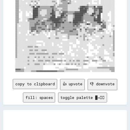
▒▒▒▒░░░░░░░░░░░░░░▒▒░░▒▒░░░░░░░░░░░░░░░░░░▒▒▒▒░░  ░░▒▒▒▒▒▒▒▒░░▒▒░░░░  ░░░░░░░░░░░░░░░░░░  ░░░░░░  ░░░░░░░░░░░░░░░░

▒▒▒▒░░░░░░░░  ░░░░  ░░  ▒▒  ░░░░░░░░░░░░░░░░░░▒▒  ░░░░▒▒▒▒▒▒▓▓▒▒░░░░░░░░░░░░░░░░░░░░  ░░      ░░  ░░░░░░░░░░░░░░░░

▒▒▒▒░░░░░░░░░░░░▒▒░░░░▒▒░░░░░░░░░░░░░░░░░░░░▒▒░░░░▒▒▒▒▒▒▒▒▒▒░░░░░░░░░░░░░░░░░░░░░░▒▒░░░░░░░░░░░░░░░░░░░░░░░░░░░░░░

▒▒▒▒░░░░░░░░░░░░░░▒▒██░░▓▓██▒▒▒▒▒▒▒▒▒▒▒▒▓▓▓▓▒▒░░▒▒▒▒▒▒▒▒▒▒▒▒░░░░░░░░░░░░░░▓▓████▓▓▓▓▒▒▒▒▒▒██░░▓▓▓▓▓▓░░░░░░░░░░░░░░

▒▒▒▒░░░░░░░░░░░░░░░░▓▓████▒▒▒▒▒▒▒▒▒▒▒▒▒▒▒▒▓▓▒▒▒▒░░░░░░▒▒▒▒▒▒░░░░░░░░░░░░▒▒████▓▓██▓▓░░░░▒▒▓▓▓▓▓▓████░░░░░░░░░░░░░░

▒▒▒▒  ░░░░░░░░░░░░░░██████▒▒▒▒░░░░░░▒▒▒▒▒▒██▒▒▒▒▒▒░░▒▒▒▒▒▒▒▒░░░░░░░░░░░░░░████████▒▒░░░░░░▓▓▓▓▒▒██▓▓░░░░░░░░░░░░░░

▒▒▒▒░░  ░░░░  ░░  ░░██████▒▒░░░░░░░░▒▒▒▒▒▒██▓▓░░░░▒▒░░▓▓▓▓▓▓▒▒▒▒▒▒▒▒▓▓▓▓▓▓████████░░░░░░░░▓▓▒▒▒▒████░░░░░░░░  ░░░░

▒▒▒▒    ░░░░    ░░  ██████▒▒░░░░░░░░▒▒▒▒████▓▓░░░░▒▒▓▓██▓▓▒▒▒▒▒▒▒▒▓▓██████████▓▓▒▒▒▒░░░░████▒▒▒▒██  ░░░░░░    ░░░░

▒▒▒▒    ░░░░    ░░░░██████▒▒▒▒░░░░▒▒▒▒▒▒▒▒████░░░░░░████▒▒▓▓░░░░░░▒▒██████████▒▒▒▒▒▒▒▒▓▓██▒▒▒▒████  ░░░░░░    ░░░░

▒▒▒▒    ░░░░░░░░░░░░████▓▓▒▒▒▒▒▒▒▒▒▒▒▒▒▒██████░░▓▓▓▓██▓▓▓▓▒▒░░░░░░▒▒████████▓▓▒▒▒▒▒▒▒▒▒▒▒▒▓▓░░████  ░░░░░░░░  ░░░░

▒▒▒▒░░  ░░░░░░▒▒▓▓▓▓██▒▒▒▒▒▒▒▒▒▒░░░░▒▒▓▓████████████▓▓▒▒▒▒▒▒░░░░░░▓▓████████▓▓▒▒▒▒▒▒▒▒▒▒▒▒██▓▓████░░░░░░░░░░  ░░░░

▒▒▒▒    ░░░░  ▒▒▒▒▒▒▒▒▒▒▒▒▓▓▒▒░░▒▒▒▒▓▓▓▓▓▓████████▓▓▓▓▒▒▓▓▒▒░░░░░░██████████▓▓░░▒▒▒▒▒▒▒▒▒▒████████░░▒▒░░░░    ░░░░

▒▒▒▒░░░░░░░░░░░░▒▒▒▒▒▒▒▒▓▓▒▒▒▒▓▓▓▓▒▒▒▒▒▒▒▒▓▓████████▓▓██▒▒▒▒▒▒▓▓▒▒██████▓▓▓▓▓▓▒▒▒▒  ░░▒▒▒▒▒▒▒▒██████▒▒▒▒░░░░░░░░░░

▒▒░░░░░░░░░░░░░░▒▒▒▒▒▒▓▓▓▓▓▓▒▒▓▓▓▓▒▒▒▒▒▒▓▓▓▓▒▒██▓▓▓▓▒▒▒▒▒▒▒▒▒▒▒▒▒▒▓▓██▓▓▓▓░░░░░░▒▒██▓▓░░▒▒▒▒▒▒▒▒▓▓░░▓▓▒▒░░░░  ░░░░

▒▒░░  ░░░░░░░░░░▒▒▒▒▒▒▓▓▒▒▒▒▒▒▒▒▒▒▓▓░░▒▒▒▒▓▓▒▒██▓▓▓▓▒▒▒▒▒▒▒▒▒▒▒▒▒▒▓▓▒▒▓▓▒▒▒▒░░░░░░  ░░░░▒▒▒▒░░░░░░▓▓▓▓▓▓░░    ░░▒▒

▒▒░░░░░░░░░░░░░░▒▒▓▓▓▓▓▓▒▒▓▓▓▓▒▒▒▒▒▒░░▒▒▒▒▓▓▓▓▓▓▓▓▒▒▒▒▓▓▒▒▒▒▒▒▒▒▒▒▒▒▒▒▒▒▒▒░░░░▒▒░░▒▒░░░░░░░░  ░░░░▒▒▓▓▓▓░░      ░░

▒▒░░░░░░░░░░░░░░▒▒▓▓▓▓▓▓▒▒▒▒▒▒▓▓▓▓▒▒▒▒▓▓▒▒▓▓▓▓▒▒░░▒▒▒▒▒▒▒▒▒▒▒▒▒▒▒▒▓▓▓▓░░░░▓▓░░░░▓▓▒▒▒▒▒▒▒▒▓▓░░░░▓▓▓▓░░  ░░    ░░░░

▒▒░░░░░░░░░░░░  ░░▓▓▒▒░░▓▓▒▒▒▒░░░░▒▒░░▒▒  ░░░░▒▒▒▒▒▒░░░░▒▒▒▒▒▒▓▓▓▓▒▒▒▒▒▒░░▒▒░░░░▒▒░░▒▒▒▒▒▒░░░░▒▒▒▒▒▒▒▒░░  ░░  ░░▒▒

▒▒░░  ░░░░░░░░  ▒▒░░  ░░▒▒▒▒░░░░  ░░░░  ░░░░░░▒▒░░░░▒▒▒▒▒▒▒▒▒▒▒▒▒▒▒▒▒▒▒▒░░░░░░░░░░▒▒▒▒▒▒░░▒▒░░░░░░  ░░░░    ░░  ▒▒

▒▒░░░░░░░░░░  ░░  ░░▒▒░░  ░░░░░░░░  ░░  ░░░░  ▒▒░░░░░░░░░░░░▒▒▒▒▒▒▒▒▒▒▓▓░░░░░░▒▒░░░░  ▒▒░░  ░░░░░░░░░░░░░░░░░░  ▒▒

▒▒░░░░░░░░░░░░░░░░░░░░░░░░░░░░░░░░░░    ░░░░░░░░░░░░░░    ░░▒▒░░░░░░░░░░░░▒▒░░▒▒▒▒░░░░░░░░░░    ░░░░▒▒░░░░░░▒▒░░▒▒

▒▒░░░░░░░░░░░░░░░░░░░░░░░░░░░░░░░░░░░░▒▒░░░░░░▒▒▒▒░░░░░░░░░░▒▒░░░░░░░░▒▒░░░░░░▒▒  ░░    ░░░░░░░░░░▒▒░░░░░░░░░░░░▒▒

▒▒░░░░░░░░░░  ░░░░░░░░░░░░░░░░░░░░░░░░░░░░░░░░░░░░░░░░      ░░░░░░░░░░  ░░░░░░▒▒░░▒▒░░░░    ░░░░░░░░░░░░░░░░░░░░▒▒

▒▒░░░░░░░░░░░░░░░░░░░░░░        ░░░░░░░░░░░░░░░░░░░░░░░░░░░░░░░░░░░░░░    ░░░░░░░░░░░░  ░░░░░░░░░░░░░░░░░░░░░░░░▒▒

▒▒░░░░░░░░░░░░░░░░░░░░░░░░░░░░░░  ░░░░░░░░  ░░░░░░░░  ░░░░░░░░    ░░░░    ░░░░░░░░░░  ░░░░░░░░░░░░░░░░░░░░░░░░░░▒▒

▒▒░░░░░░░░░░░░░░░░░░░░░░      ░░  ░░░░░░░░  ░░░░  ░░░░░░░░░░░░░░░░    ░░░░░░░░░░░░      ░░░░  ░░░░░░▒▒░░░░░░░░  ▒▒

▒▒░░░░░░░░░░░░▒▒▒▒▒▒░░▒▒▒▒░░░░░░░░░░░░░░░░░░░░░░░░    ░░░░░░░░  ░░    ░░  ░░░░░░░░░░      ░░░░    ░░░░░░░░░░░░░░▒▒

▒▒░░░░░░░░░░░░░░░░░░░░░░░░░░░░░░░░░░░░░░░░░░░░░░░░░░░░░░░░░░░░  ░░░░░░░░░░░░  ░░░░░░      ░░░░  ░░░░░░░░░░░░  ░░▒▒

▒▒░░░░░░  ░░░░░░▒▒▒▒░░▒▒▒▒░░░░▒▒▒▒▒▒░░░░░░░░░░░░░░░░  ░░░░░░░░    ░░░░  ░░░░░░    ░░  ░░░░    ░░░░░░░░  ░░░░░░░░▒▒

▒▒░░░░░░░░░░░░░░░░░░░░░░░░░░░░░░░░  ░░░░░░░░░░░░░░  ░░  ░░░░    ░░░░░░░░░░░░░░░░  ░░            ░░░░░░    ░░░░░░░░

▒▒░░░░░░░░░░░░░░▒▒▒▒▒▒░░▒▒▒▒▒▒▒▒▒▒▒▒▒▒░░░░▒▒▒▒▒▒░░▒▒▒▒▒▒  ░░  ░░    ░░░░░░░░░░░░░░      ░░░░  ░░░░░░░░      ░░░░▒▒

▒▒░░░░░░░░░░░░░░░░░░░░░░░░░░░░░░░░░░░░░░░░░░░░░░░░░░░░  ░░░░░░░░    ░░  ░░░░░░░░          ░░░░░░░░░░░░░░░░░░░░░░▒▒

▒▒░░░░░░░░░░░░▒▒░░░░░░▒▒░░▒▒░░░░▒▒░░░░▒▒░░▒▒░░░░░░░░░░░░░░░░░░░░░░░░░░░░░░░░░░░░░░▒▒░░░░░░░░  ░░▒▒░░░░      ░░░░░░

░░░░░░░░░░░░░░░░░░░░░░  ░░░░░░░░░░░░░░░░░░░░░░░░    ░░    ░░░░░░░░  ░░░░░░░░░░░░    ░░░░░░      ░░▒▒░░        ░░░░

░░░░░░░░░░░░░░▒▒░░░░▒▒░░░░▒▒▒▒▒▒░░▒▒▒▒▒▒░░▒▒▒▒▒▒▒▒▒▒▒▒░░▒▒░░░░▒▒░░▒▒░░▒▒▒▒░░░░▒▒▒▒▒▒░░  ▒▒▒▒▒▒░░░░░░▒▒▒▒  ░░    ░░

░░░░░░░░░░░░░░░░░░░░░░░░░░░░░░░░░░░░  ░░░░░░        ░░    ░░░░░░░░░░░░░░░░░░░░░░    ░░      ░░      ░░░░░░░░░░░░░░

░░░░░░░░░░░░░░▒▒░░░░░░▒▒▒▒▒▒░░░░▒▒░░░░░░░░░░▒▒  ░░▒▒░░░░░░▒▒▒▒░░▒▒░░▒▒░░▒▒░░░░▒▒▒▒░░            ░░░░░░░░░░░░░░░░░░

░░░░░░░░░░░░░░░░░░░░░░░░░░░░░░░░                                      ░░░░░░░░                      ░░░░░░  ░░░░░░

░░░░░░░░░░  ░░░░░░░░░░░░░░░░░░░░              ░░░░      ░░░░                ░░      ░░░░░░░░░░▒▒▒▒▒▒▒▒▒▒▒▒▒▒▒▒▒▒▒▒

▓▓▓▓▓▓▒▒▒▒░░░░░░░░░░░░░░░░░░░░░░                  ░░░░░░░░▒▒▒▒▒▒▒▒▒▒▒▒▒▒░░░░░░░░░░░░░░░░░░░░░░░░░░░░░░░░░░░░▒▒▒▒▒▒

copy to clipboard
👍 upvote
👎 downvote
fill: spaces
toggle palette ▓→✊🏽