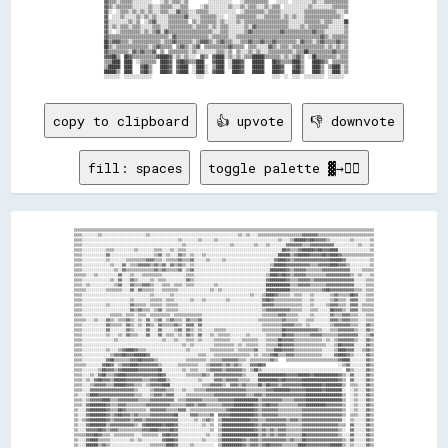
copy to clipboard
👍 upvote
👎 downvote
fill: spaces
toggle palette ▓→✊🏽
▒▒▒▒▒▒▒▒▒▒▒▒▒▒▒▒▒▒▒▒▒▒▒▒▒▒▒▒▒▒▒▒▒▒▒▒▒▒▒▒▒▒▒▒▒▒▒▒▒▒▒▒▒▒▒▒▒▒▒▒▒▒▒▒▒▒▒▒▒▒▒▒▒▒▒▒▒▒▒▒▒▒▒▒▒▒▒▒▒▒▒▒▒▒▒▒▒▒▒▒▒▒▒▒▒▒▒▒▒▒▒▒▒▒▒▒▒▒▒▒▒▒▒▒▒▒▒▒▒▒▒▒▒▒▒▒▒▒▒▒▒▒▒▒▒▒▒▒▒▒
▒▒▒▒░░░░░░░░▒▒░░░░░░░░░░░░░░░░░░░░░░▒▒░░░░░░░░░░░░░░░░░░░░░░░░░░░░░░░░░░░░░░░░░░░░▒▒░░▒▒░░░░▒▒▒▒▒▒▒▒▒▒▒▒▒▒▒▒▒▒▒▒▒▒▓▓▓▓▓▓▓▓▒▒▒▒▒▒▒▒▒▒▒▒▒▒▒▒▒▒▒▒▒▒▒▒▒▒▒▒
▒▒▒▒░░░░░░░░░░░░░░░░░░░░░░░░░░░░░░░░░░░░░░░░░░░░░░░░▒▒░░░░░░░░▒▒░░░░░░▒▒░░░░░░░░░░░░░░░░░░░░░░░░░░░░░░▒▒░░░░▒▒██████▓▓██▓▓▓▓▓▓▒▒░░░░░░░░░░▒▒░░░░░░░░▒▒
▒▒▒▒░░░░░░░░░░░░░░░░░░░░░░░░░░░░░░░░░░░░░░░░░░░░░░░░░░▒▒░░░░░░░░░░░░░░░░░░░░░░▒▒░░░░░░░░░░▒▒░░░░▒▒░░░░░░░░▓▓▓▓▓▓▓▓▒▒▒▒▓▓▓▓▓▓▓▓▓▓▓▓░░░░░░░░░░░░▒▒░░░░▒▒
▒▒▒▒░░░░░░░░░░░░▒▒▒▒░░░░░░░░░░▒▒░░░░░░░░▒▒▒▒░░░░▒▒░░▒▒▒▒░░░░░░░░░░░░░░░░░░░░░░░░░░░░░░░░░░░░░░░░░░░░░░░░██▓▓▒▒▒▒▓▓██████▓▓██▓▓▓▓████░░░░░░░░░░░░░░░░▒▒
▒▒▒▒░░░░░░░░░░░░▓▓░░░░░░░░░░░░░░░░░░░░░░▒▒▓▓░░▒▒░░░░▓▓▒▒░░▒▒░░░░▒▒░░░░░░░░░░░░░░░░░░░░░░░░░░░░░░░░░░░░██████▒▒▓▓██████▓▓▓▓▓▓██▓▓████▓▓▒▒▒▒▒▒▒▒▒▒▒▒▒▒▒▒
▒▒▒▒░░░░░░░░░░░░▒▒░░░░░░░░▒▒▒▒▒▒▒▒▒▒▓▓▓▓▒▒▒▒░░▒▒▒▒▒▒▓▓▒▒▒▒▓▓░░░░░░▒▒░░░░░░▒▒░░░░░░░░░░░░░░░░░░░░░░░░▓▓████▓▓▒▒▓▓▓▓▓▓▓▓▓▓▓▓▓▓▓▓▓▓██████▓▓░░░░░░░░░░░░▒▒
▒▒▒▒░░░░░░░░░░░░░░▒▒░░░░▓▓░░▒▒▒▒▓▓▓▓▓▓▒▒▓▓▒▒▓▓░░▓▓▒▒▓▓▒▒░░▒▒░░░░░░░░░░░░░░░░░░░░░░░░░░░░░░░░░░░░░░▒▒██████▓▓▓▓▓▓▓▓▓▓▓▓▒▒▒▒▓▓▓▓▓▓████▓▓▓▓▒▒░░░░░░░░░░▒▒
▒▒▒▒░░░░░░░░░░░░░░░░▒▒░░▓▓▒▒▒▒▒▒▒▒▒▒▒▒▒▒▓▓▒▒▓▓▒▒▒▒▒▒▓▓░░▒▒▓▓░░░░░░░░░░░░░░░░░░░░░░░░░░░░░░░░░░░░░░████████▓▓▒▒▓▓▓▓▓▓▒▒▒▒▒▒▒▒▓▓▓▓▓▓▓▓▓▓▓▓▓▓░░░░░░▒▒▒▒▒▒
▒▒▒▒▒▒░░░░▒▒░░░░░░░░░░▓▓░░░░▒▒░░░░▒▒▒▒▒▒▒▒▒▒░░░░░░░░░░░░▒▒▒▒░░░░░░░░░░░░░░░░░░░░░░░░░░░░░░░░░░░░▒▒████▓▓██▓▓▒▒▓▓▓▓▓▓▒▒▒▒▒▒▒▒▒▒▓▓▓▓▓▓▓▓▓▓▓▓▒▒░░▒▒░░░░▒▒
▒▒▒▒░░░░░░░░░░░░░░▒▒░░▓▓░░░░▓▓▒▒░░░░░░▒▒░░▒▒▒▒░░░░░░░░░░▓▓▒▒░░░░░░░░░░░░░░░░░░░░░░░░░░░░░░░░░░░░▓▓████████▓▓▒▒▒▒▓▓▓▓▓▓▒▒▓▓▓▓▓▓▓▓▓▓▓▓▓▓▓▓▓▓▓▓░░░░░░▒▒▒▒
▒▒▒▒░░▒▒░░░░░░░░░░░░▒▒▓▓░░░░▓▓▒▒▒▒▓▓▓▓▒▒░░░░▒▒▒▒░░▒▒▒▒░░▒▒▒▒░░░░░░░░░░▒▒░░░░░░░░░░░░░░░░░░░░░░░░████████████▒▒▒▒▓▓▓▓▓▓▒▒▒▒▒▒▒▒▓▓▓▓▓▓▓▓▓▓▓▓▓▓░░░░░░▒▒▒▒
▒▒▒▒▒▒░░░░░░░░░░▒▒▒▒▒▒▒▒░░░░▓▓░░▓▓▒▒▒▒▒▒░░░░▒▒▒▒▒▒▒▒░░░░░░░░░░░░░░░░▒▒░░▒▒░░░░░░░░░░░░░░░░░░░░░░████████████▒▒▒▒▒▒▒▒▒▒▒▒▒▒▒▒▓▓██▓▓▓▓▓▓▓▓▓▓▓▓▒▒▒▒░░▒▒▒▒
▒▒▒▒░░░░░░░░░░░░░░░░░░░░░░░░░░░░░░░░░░▒▒░░░░░░░░▒▒░░░░░░░░░░░░░░░░░░░░░░░░░░░░░░░░░░░░░░▒▒░░░░▒▒████▓▓▒▒▒▒▒▒░░▒▒▒▒░░░░▒▒░░░░░░░░▒▒▓▓▒▒▒▒▒▒██▓▓░░░░▒▒▒▒
▒▒▒▒░░░░░░░░░░░░░░░░░░░░░░░░▒▒░░░░░░░░▒▒▒▒▒▒░░▒▒▒▒░░░░░░░░▒▒░░░░▒▒░░░░░░░░░░▒▒░░░░░░░░░░░░░░░░▓▓██▓▓▒▒▒▒▒▒▒▒▒▒▒▒▒▒░░░░▒▒░░░░░░░░▒▒▓▓▒▒▒▒░░▓▓▓▓░░░░▒▒▒▒
▒▒▒▒░░░░░░░░░░░░▒▒░░░░░░░░░░▓▓▒▒▒▒▒▒░░▒▒▒▒▒▒░░▒▒▒▒▒▒░░░░░░░░░░░░░░░░░░░░░░░░░░░░░░░░░░░░░░░░░░▓▓▓▓▓▓▒▒▒▒▒▒▒▒▒▒▒▒▒▒░░░░▒▒░░░░░░▒▒▓▓▓▓▒▒▒▒░░▓▓▓▓░░▒▒▒▒▒▒
▒▒▒▒░░░░░░░░░░░░░░░░░░░░░░░░▓▓▒▒▓▓▒▒▒▒░░▒▒▓▓░░▒▒▒▒▒▒░░░░░░░░░░░░░░░░░░░░░░░░░░░░░░░░░░░░░░░░░░▒▒▓▓▓▓▓▓▓▓▓▓▓▓▒▒▒▒▒▒░░░░▒▒▒▒░░░░░░██▓▓▓▓▒▒░░▓▓▓▓░░▒▒▒▒▒▒
▒▒▒▒░░░░░░░░░░░░░░▒▒▒▒▒▒░░▒▒▒▒░░▒▒▒▒░░▒▒▒▒▒▒▒▒▒▒░░▒▒▒▒▒▒▒▒▒▒▒▒▒▒░░░░░░░░░░░░░░░░░░░░░░░░░░░░░░▒▒▒▒▒▒▒▒▓▓▓▓▒▒▒▒▒▒░░░░░░▒▒░░░░░░░░▓▓▒▒▒▒▓▓▓▓▒▒▒▒░░░░▒▒▒▒
▒▒▒▒▒▒░░░░▒▒░░░░▓▓▒▒░░▒▒▒▒▓▓▒▒░░▒▒░░▓▓░░▒▒▓▓░░▒▒▓▓▒▒▒▒░░▓▓▒▒▒▒▓▓░░░░░░░░░░░░░░░░░░░░░░░░░░░░▒▒▒▒▒▒▒▒▒▒▒▒▓▓▒▒▒▒▒▒░░░░▒▒▒▒░░░░░░░░▓▓▓▓▒▒▓▓▓▓▒▒▒▒░░░░▒▒▒▒
▒▒▒▒░░░░░░░░░░░░▓▓▒▒▒▒▒▒░░▓▓▒▒░░▒▒░░▓▓▒▒░░▓▓▒▒▒▒▒▒▓▓▒▒░░▓▓▓▓░░▓▓░░░░░░░░░░░░░░░░░░░░░░░░░░░░░░▒▒▒▒▒▒▒▒▒▒▓▓▓▓▓▓▒▒▒▒░░▒▒░░░░░░░░░░▒▒▓▓▓▓▓▓▓▓▒▒▒▒░░░░▓▓▒▒
▒▒▒▒░░░░░░░░░░░░▓▓░░░░░░░░▓▓▒▒░░░░░░▓▓░░░░▓▓░░░░░░▒▒▓▓░░▓▓▒▒░░▒▒░░░░░░▒▒▒▒▒▒░░░░░░░░░░░░░░░░░░▒▒▒▒▒▒▒▒▒▒██▓▓▓▓▓▓▓▓▓▓▓▓▓▓▓▓▒▒░░░░▒▒▒▒▓▓▓▓▓▓▓▓▒▒░░░░▓▓▒▒
▒▒▒▒░░░░░░░░░░░░▒▒░░░░▒▒░░▓▓▒▒▒▒░░░░▓▓░░░░▓▓░░▒▒▒▒░░▒▒░░▓▓▒▒░░▓▓░░░░▒▒░░▒▒▒▒▒▒░░░░░░░░▒▒░░░░░░░░▒▒▒▒▒▒▒▒██▓▓▓▓▒▒▒▒▒▒▒▒▓▓▓▓▓▓▒▒▒▒▒▒▒▒▓▓▓▓▓▓▓▓▓▓░░░░▒▒▓▓
▒▒▒▒░░░░░░░░░░░░░░░░▒▒░░░░░░░░░░░░░░░░░░░░░░▒▒░░░░▒▒░░░░▒▒▒▒░░▒▒░░░░░░▒▒▒▒▒▒▒▒░░░░░░▒▒▒▒▒▒▒▒░░░░▒▒▒▒▒▒██▓▓▓▓▓▓▒▒▒▒▒▒▒▒▒▒▒▒▒▒░░▒▒░░▒▒▓▓▓▓▓▓▓▓▒▒░░░░▓▓▒▒
▒▒▒▒░░░░░░░░░░░░░░░░░░░░░░░░░░░░░░░░░░░░░░░░░░░░░░░░░░▒▒░░▒▒░░░░░░░░░░▒▒▒▒▒▒▒▒▒▒░░▒▒░░▒▒▒▒▒▒░░░░▒▒▒▒▒▒██▓▓▓▓▓▓▒▒▒▒▒▒▒▒▒▒▒▒▒▒▒▒░░░░▒▒██▓▓▓▓▓▓░░░░░░▓▓▒▒
▒▒▒▒░░░░░░░░░░░░▒▒░░░░▒▒▓▓████▓▓▒▒▒▒░░░░░░░░░░░░░░░░░░░░▒▒░░░░░░░░░░▒▒▒▒▒▒▒▒▒▒▒▒░░▒▒▒▒▒▒▒▒▓▓░░░░▒▒▒▒████▓▓▓▓▓▓▒▒▒▒▒▒▒▒▒▒▒▒▒▒░░░░░░▒▒████▓▓▓▓░░░░▒▒▓▓▒▒
▒▒▒▒░░░░░░░░░░░░░░▒▒▓▓▓▓██▓▓▓▓██████▓▓░░░░░░░░░░░░░░░░░░░░░░░░▒▒▒▒░░░░▒▒▒▒▒▒▒▒▒▒▒▒▒▒▒▒▒▒░░▒▒░░▒▒▒▒▓▓██▒▒▒▒▓▓▓▓▒▒▒▒▒▒▒▒▒▒▒▒▒▒░░░░░░▓▓████▓▓▒▒░░░░░░▓▓▒▒
▒▒▒▒░░░░░░░░░░░░▓▓██▒▒▒▒▒▒▒▒▓▓▓▓██▓▓▓▓▓▓▒▒░░░░░░░░░░░░░░▒▒▒▒▒▒▒▒▒▒░░▒▒▒▒▒▒▓▓▓▓▓▓▓▓▒▒▒▒░░▒▒▒▒▒▒▒▒▒▒▓▓▒▒    ▒▒▒▒▒▒▒▒▒▒▒▒▒▒▒▒▒▒▒▒▒▒▒▒▒▒▓▓████░░░░░░░░▓▓▒▒
▒▒▒▒▒▒░░░░░░░░▓▓██▓▓░░▒▒▓▓▓▓████▓▓▓▓▓▓▓▓▓▓▒▒░░░░░░░░▒▒▒▒▒▒▒▒▒▒░░░░▒▒▓▓▓▓▓▓▒▒▓▓▒▒▓▓▒▒░░░░▓▓▓▓██▓▓                                    ░░▒▒▓▓░░░░░░░░▓▓▒▒
▒▒▒▒░░░░░░░░▒▒██▓▓▓▓▒▒▓▓████████▓▓▓▓▓▓▓▓▓▓██░░░░░░░░░░▒▒░░▒▒▒▒░░░░▒▒▓▓▓▓▓▓▒▒▓▓▓▓▓▓▓▓▒▒░░▒▒██▒▒░░░░░░░░░░░░░░░░░░░░░░░░░░░░░░░░░░░░░░░░  ▓▓▒▒░░░░░░▓▓▒▒
▒▒▒▒░░░░▒▒░░▓▓██▒▒▒▒▓▓████▓▓▓▓▓▓▓▓▓▓▓▓▓▓▓▓██▓▓░░░░░░░░░░▒▒▒▒▒▒▒▒▓▓▒▒░░▓▓▓▓▓▓▓▓▓▓▓▓▓▓▒▒░░░░░░██████████████▓▓▓▓▓▓██████▓▓████████████▓▓▒▒░░▓▓░░░░░░▓▓▒▒
▒▒▒▒░░▒▒░░▓▓██▓▓▓▓▒▒██████▓▓▓▓▓▓▓▓▒▒▒▒▓▓▓▓████▒▒░░░░░░░░░░░░░░▒▒░░░░░░▓▓▓▓▒▒▓▓▓▓▓▓▒▒▒▒▒▒░░░░██████████▓▓██▓▓▓▓▓▓▓▓██████████████████▓▓▒▒  ▓▓░░░░░░▓▓▒▒
▒▒▒▒░░░░▒▒▓▓▓▓▓▓▒▒▒▒██████▓▓▓▓▒▒▒▒░░▒▒▓▓▓▓▓▓████░░░░░░░░░░░░░░░░▒▒▒▒▓▓▓▓▓▓▒▒░░▓▓▓▓▒▒▓▓▒▒▒▒▒▒██▒▒██▓▓▓▓▒▒▓▓▓▓▓▓▓▓▓▓██████████▓▓████████▒▒  ▒▒▒▒░░░░▓▓▒▒
▒▒▒▒░░░░▓▓▓▓▓▓▓▓▓▓▓▓▓▓▓▓▓▓▓▓▓▓▒▒░░░░░░▒▒▓▓▓▓▓▓▒▒▒▒░░░░▒▒░░░░▒▒▒▒▒▒▓▓▓▓▓▓▓▓▓▓▓▓▓▓▓▓▓▓▓▓▒▒▒▒▒▒▒▒▒▒▓▓▓▓████████▓▓▓▓▓▓▓▓████████▓▓████████░░  ░░▒▒░░░░▓▓▒▒
▒▒░░░░▒▒████▓▓▓▓▓▓▓▓▓▓▓▓▓▓▓▓▓▓▒▒▒▒░░░░▒▒▓▓▓▓▒▒▓▓▓▓░░░░░░▒▒▒▒▒▒▒▒▒▒▒▒▒▒▓▓▓▓▓▓▓▓▓▓▓▓▓▓▓▓▒▒▒▒▓▓▓▓▒▒▓▓▓▓▓▓▓▓▓▓▓▓▓▓▓▓▓▓▓▓██████████████████▒▒  ░░▒▒░░░░▓▓▒▒
▒▒▒▒░░▒▒▓▓▓▓▓▓████▒▒▒▒▓▓▓▓▓▓▓▓▓▓▒▒▒▒▒▒▓▓▓▓▓▓▓▓▓▓▓▓░░▒▒▒▒▓▓▓▓▓▓▓▓▒▒▒▒▒▒▒▒▓▓▓▓▓▓▓▓████████████▒▒▓▓▓▓▓▓▓▓▓▓▒▒▒▒▒▒▓▓▓▓▓▓██████████████████▒▒  ░░▒▒░░░░▓▓▒▒
▒▒▒▒░░▓▓████████▓▓▒▒▒▒▓▓▓▓▒▒▒▒▒▒▒▒▒▒▓▓▓▓▓▓▓▓▓▓▓▓▒▒▒▒▒▒▒▒▓▓▓▓▒▒▓▓▓▓▒▒▒▒▒▒▒▒▓▓▓▓▓▓██████████▓▓▒▒▓▓██▓▓▓▓▒▒▒▒▒▒▒▒▒▒▓▓▓▓██████████▓▓▓▓▓▓▓▓▒▒  ░░▒▒░░░░▓▓▒▒
▒▒░░░░▓▓████████▓▓▒▒▒▒██▓▓▒▒▒▒▒▒▒▒▒▒░░▓▓▓▓▓▓▓▓▒▒▒▒▒▒▓▓▓▓░░▒▒▒▒▒▒▒▒▒▒▒▒▒▒▒▒▒▒▓▓████████████▓▓▒▒▓▓▓▓▓▓▓▓▒▒▒▒▒▒▒▒▒▒▒▒▓▓▓▓▓▓▓▓▓▓▓▓▓▓▓▓▓▓▓▓▒▒  ░░▒▒░░░░▓▓▒▒
▒▒░░░░▓▓████████▓▓▒▒▓▓██▓▓▓▓▒▒▓▓▒▒▒▒▒▒▓▓▓▓▓▓▓▓▓▓▓▓██░░░░░░▓▓▓▓▒▒▒▒▒▒▓▓  ▓▓▓▓▓▓████████████▓▓▒▒▓▓▓▓▓▓▓▓▒▒▒▒▒▒▒▒▒▒▒▒▓▓▓▓▓▓▓▓▓▓▓▓▓▓▓▓▓▓▓▓▒▒  ▒▒▒▒░░░░▓▓▒▒
▒▒░░▒▒▓▓████████▓▓▒▒▓▓▓▓▓▓▓▓▒▒▓▓▓▓▒▒▓▓▓▓▓▓▓▓▓▓▓▓▓▓▓▓░░░░░░░░▒▒░░▒▒▓▓▒▒  ▒▒██████████████▓▓▓▓▒▒▒▒▓▓▓▓▓▓▓▓▓▓▒▒▓▓▓▓▒▒▓▓▓▓▓▓▓▓▓▓▓▓▓▓▓▓▓▓▓▓░░  ▒▒░░░░░░▓▓▒▒
▒▒░░░░▓▓████████▒▒▓▓▓▓▓▓▓▓▓▓▓▓▒▒░░▓▓████████▓▓████▓▓░░░░░░░░░░░░▒▒░░▒▒  ▒▒████████████████▓▓▒▒▓▓▓▓▓▓▓▓▓▓▓▓▒▒▒▒▒▒▒▒▓▓▓▓▓▓▓▓▓▓▓▓▓▓▓▓▓▓▒▒▒▒  ▓▓░░░░░░▓▓▒▒
▒▒░░░░▓▓▓▓▓▓██▓▓▒▒▓▓▓▓▒▒▒▒▒▒▒▒▒▒▒▒▓▓▓▓████▓▓▓▓▓▓██▓▓░░░░░░░░░░░░░░░░▒▒  ▒▒████████████████▓▓▒▒▓▓▒▒▓▓▒▒▓▓▓▓▒▒▒▒▒▒▒▒▓▓▓▓▓▓▓▓▓▓▓▓▓▓▓▓▓▓▒▒░░  ▓▓░░░░░░▓▓▒▒
▒▒▒▒▒▒▓▓▓▓██▓▓▒▒▒▒░░▒▒▒▒▒▒▒▒▒▒░░░░▒▒▒▒▒▒▒▒░░▓▓██▓▓▓▓░░░░░░░░░░░░░░▒▒░░░░▒▒██████████████████▒▒▓▓▒▒▓▓▒▒▓▓▓▓▒▒▒▒▒▒▒▒██▓▓▓▓▓▓▓▓▓▓▓▓▓▓▓▓▒▒░░░░▓▓░░░░░░▓▓▒▒
▒▒░░░░▓▓████▒▒▒▒▒▒░░░░░░░░░░▒▒░░▒▒░░░░░░░░░░▓▓████▓▓░░░░░░░░░░░░▒▒░░░░░░▒▒██████████▓▓▒▒▓▓▓▓▒▒▓▓▓▓▓▓▓▓▓▓▓▓▒▒▓▓▒▒▒▒██▓▓▓▓▓▓▓▓▓▓▓▓▓▓▓▓▓▓▒▒░░▓▓░░░░░░▓▓▒▒
▒▒░░░░██████▒▒▓▓▒▒░░░░░░░░░░░░░░░░░░░░▒▒▒▒▒▒▒▒████▓▓░░░░░░▒▒░░░░░░░░░░  ▒▒██████████▓▓▒▒▓▓▓▓▒▒▓▓██▓▓▓▓▓▓▒▒▒▒▒▒▒▒████▓▓▓▓▓▓▓▓▓▓▓▓██████▒▒░░▒▒░░░░░░▓▓▒▒
▒▒░░░░▒▒▒▒▒▒▓▓▒▒▒▒░░░░░░░░░░░░░░░░░░░░▒▒▒▒▒▒░░██████░░░░░░░░░░░░░░░░░░░░████████████▒▒▒▒▓▓▓▓▒▒▓▓▓▓▓▓██▓▓▒▒▒▒▒▒▓▓██████▓▓▓▓██▓▓██▓▓▓▓██▒▒░░▒▒░░▒▒░░▓▓▒▒
▒▒░░░░▓▓▓▓▒▒▒▒▓▓▓▓░░░░░░░░░░░░░░░░░░░░▒▒▓▓▒▒▒▒████▓▓░░░░░░░░░░░░░░░░▒▒░░▒▒██████████▒▒▒▒▓▓▒▒░░░░░░░░░░░░▒▒▒▒░░░░░░░░░░▓▓▒▒▒▒████▓▓████▒▒  ▒▒░░░░░░▓▓▓▓
▒▒░░░░▒▒▒▒▒▒▒▒▓▓▓▓░░░░░░░░░░░░░░▒▒▒▒░░░░▓▓▓▓▒▒▓▓██▒▒░░░░░░░░░░░░░░░░▒▒  ▒▒▒▒▓▓▓▓▓▓██▒▒▓▓▓▓▒▒░░░░░░░░░░░░▒▒▒▒░░░░░░░░▒▒▓▓▒▒▒▒░░▓▓██████▒▒  ▒▒░░░░░░▓▓▒▒
▒▒░░▒▒░░▒▒▓▓▓▓▓▓▓▓░░░░░░░░░░░░░░░░░░░░░░▓▓▓▓▒▒░░██░░░░░░░░░░░░░░░░░░▒▒  ▒▒████▓▓████▓▓▒▒▓▓▒▒░░░░░░░░░░░░▒▒▒▒▒▒░░░░░░▓▓▓▓▒▒▒▒▒▒░░▓▓████▒▒  ▒▒░░░░░░▓▓▒▒
▒▒░░░░▒▒▓▓▓▓▓▓▓▓▓▓░░░░░░░░░░░░░░░░░░░░░░▓▓▓▓▒▒░░▓▓░░░░░░░░░░░░░░░░▒▒░░  ██████▓▓████▓▓▒▒▒▒░░░░░░░░░░░░░░▒▒▒▒▒▒░░░░░░▓▓▓▓▓▓▒▒░░░░▓▓████▒▒  ░░▓▓░░░░▒▒▒▒
▒▒░░░░░░▒▒▓▓▓▓▓▓▓▓░░░░░░░░░░░░░░░░░░░░░░▓▓▒▒░░░░▒▒░░░░░░░░░░░░░░▒▒░░▒▒  ▒▒████████▒▒▓▓▒▒▒▒▒▒░░░░░░░░░░░░▒▒▒▒▒▒░░░░░░▒▒▒▒▓▓▒▒▒▒░░▓▓████▒▒  ▓▓░░░░░░▒▒▒▒
▒▒░░░░░░░░▓▓▓▓▓▓▓▓▓▓▓▓▓▓▒▒▒▒▒▒░░░░░░░░░░▒▒▒▒▒▒▒▒▒▒░░░░░░░░░░░░▒▒░░▒▒▒▒  ░░▓▓▓▓▓▓▒▒▒▒▒▒▒▒▒▒▒▒▒▒░░░░░░░░░░▒▒▒▒▒▒▒▒░░░░░░▒▒▒▒▓▓▒▒▒▒▒▒██████  ▓▓░░▒▒░░▒▒▒▒
▒▒▒▒░░░░░░▒▒▓▓██▓▓▓▓▓▓▓▓▒▒▒▒▓▓▓▓▒▒▒▒░░░░░░▒▒▒▒▒▒░░░░░░░░░░░░░░░░░░░░░░░░▒▒▓▓▓▓▓▓▓▓▒▒▓▓▒▒▒▒▒▒▒▒░░░░░░░░░░▒▒▒▒▒▒░░░░░░░░▒▒▒▒▓▓▒▒▒▒▓▓▓▓████░░▓▓░░░░░░▒▒▒▒
▒▒▒▒░░░░░░░░████▓▓▓▓▒▒▒▒▒▒▒▒▒▒▒▒▒▒░░░░░░░░▓▓▓▓▒▒▒▒░░▒▒░░░░░░░░░░░░░░░░░░▒▒▓▓██▓▓▓▓▓▓▒▒▒▒▒▒▒▒░░░░░░░░░░░░▒▒▒▒▒▒░░░░░░░░▒▒▒▒▓▓▓▓▒▒▓▓▓▓██░░░░▒▒▒▒░░░░▒▒▒▒
▒▒░░░░░░░░▒▒▒▒▓▓▓▓▓▓▒▒▒▒▒▒▒▒░░░░    ░░░░░░░░      ░░░░░░░░    ░░░░▒▒▒▒░░▒▒▓▓▓▓▒▒████▓▓▓▓██░░░░░░░░░░░░░░▒▒▒▒░░░░░░░░░░▓▓▒▒▒▒▓▓▓▓▒▒▒▒██▒▒░░▓▓░░▒▒░░▒▒▒▒
▒▒▒▒░░░░▒▒░░░░▒▒▓▓▓▓▒▒▒▒▒▒░░                                        ▓▓░░▒▒▓▓▓▓▓▓▓▓▓▓▓▓▓▓▓▓▓▓▒▒▒▒▒▒▒▒▒▒▒▒▒▒▒▒▒▒░░░░░░░░▒▒▓▓▓▓▓▓▒▒▒▒░░██▒▒░░▓▓▒▒▒▒░░▒▒▒▒
▒▒░░░░░░▒▒▒▒▒▒▒▒▒▒▓▓▓▓▒▒▒▒  ░░                ░░░░  ░░  ░░  ░░  ░░  ░░░░▒▒▓▓▒▒▒▒▓▓▓▓▓▓▓▓▓▓▓▓▓▓▓▓▓▓▓▓▓▓▒▒▓▓▓▓▓▓▓▓▒▒▓▓▓▓▓▓▓▓▓▓▓▓▓▓▒▒░░▓▓▒▒  ▒▒░░░░░░▒▒▒▒
▒▒░░▒▒░░░░░░░░░░░░▒▒▓▓▒▒▓▓  ░░░░░░░░░░  ░░░░░░  ░░░░░░░░░░░░░░░░░░  ░░░░▒▒▒▒▓▓▓▓▓▓▓▓▓▓▓▓▓▓▓▓▓▓▓▓▓▓▒▒▒▒▒▒▒▒▒▒▓▓▒▒▒▒▒▒▒▒▓▓▓▓▓▓▓▓▓▓▒▒░░░░▒▒  ▒▒░░░░▒▒▒▒▒▒
▒▒░░░░░░░░░░░░░░░░░░░░▒▒▓▓  ░░░░░░░░░░  ░░░░▒▒░░░░░░░░░░░░  ░░░░░░  ▒▒  ▒▒▓▓▓▓▓▓▓▓▒▒▓▓██▓▓▓▓▓▓▒▒▒▒▒▒▒▒▒▒▒▒▒▒▒▒▒▒▒▒▒▒▒▒▓▓▓▓▓▓▓▓▓▓▒▒░░░░▒▒  ▓▓░░░░░░▒▒▒▒
▒▒░░░░░░░░░░░░░░░░░░░░░░░░  ░░  ░░  ░░              ░░  ░░  ░░      ▓▓  ▒▒▓▓▓▓▓▓▒▒▒▒▓▓██▓▓▓▓▓▓▒▒▒▒▒▒▓▓▒▒▒▒▒▒▒▒▒▒░░▒▒▒▒▓▓██▓▓▓▓▓▓▒▒░░░░▒▒  ▒▒░░░░▒▒▒▒▒▒
▒▒░░░░░░░░░░░░░░░░░░░░░░░░░░░░░░░░░░░░░░░░  ▒▒░░░░░░▒▒░░░░░░░░      ▒▒  ░░▓▓▓▓▓▓▒▒▒▒████▓▓▓▓▓▓▓▓▒▒▒▒▓▓▒▒▒▒▒▒▒▒▒▒▒▒▒▒▒▒▓▓▓▓▓▓▓▓▒▒▓▓░░░░░░  ░░▒▒░░▒▒▒▒▒▒
▒▒░░░░░░░░░░░░░░░░░░░░░░░░░░░░░░░░░░  ░░░░░░░░░░░░░░░░░░░░░░░░      ▒▒  ██▓▓▓▓▓▓▓▓██████▓▓▓▓▓▓▓▓▒▒▒▒▒▒▒▒▒▒░░▒▒▒▒▒▒░░▒▒▓▓▓▓▓▓▓▓▓▓▒▒▒▒▒▒▒▒  ░░▒▒░░▒▒▒▒▒▒
▒▒░░░░░░░░░░░░░░░░░░░░░░░░                          ░░            ░░▒▒  ▒▒████████████▓▓▓▓▓▓▓▓▒▒▒▒▒▒▒▒▒▒▒▒▒▒░░░░░░░░░░▒▒▓▓▒▒░░░░▓▓▒▒░░▒▒    ▓▓░░▒▒▒▒▒▒
▒▒░░░░░░░░░░░░░░░░░░░░░░░░  ▒▒▒▒▒▒▒▒░░░░▒▒▒▒░░░░▒▒░░░░▒▒  ░░▒▒░░▒▒░░▓▓    ████████████▓▓▓▓▓▓▓▓▒▒▒▒▒▒▒▒░░▒▒▒▒▒▒░░░░░░░░▒▒▓▓░░░░░░▓▓▒▒▒▒▒▒▒▒░░▒▒▒▒▓▓▓▓▒▒
▒▒▒▒░░░░░░░░░░░░░░░░▒▒░░░░░░░░  ░░░░  ░░    ░░    ░░    ░░          ▒▒  ▒▒████████████▓▓▓▓▓▓▒▒▒▒▒▒▒▒▒▒▒▒▒▒▒▒░░░░░░░░░░░░██░░░░░░▒▒▒▒▒▒░░░░▒▒▓▓░░▒▒▒▒▒▒
▒▒░░░░░░░░░░░░░░░░░░░░░░░░░░░░░░░░░░  ░░░░  ░░░░  ░░░░░░░░░░        ▒▒  ▒▒██████████▓▓▓▓██▓▓▓▓▓▓▒▒▒▒▒▒▒▒▒▒▒▒▒▒░░▒▒░░░░░░██░░░░░░░░▓▓▒▒░░░░░░▓▓░░▒▒▒▒▒▒
▒▒░░░░░░░░░░░░░░░░░░░░░░░░  ░░░░░░▒▒▒▒░░░░▒▒▒▒░░  ░░░░░░░░▒▒░░      ▓▓  ▒▒██████████▓▓▓▓▓▓▓▓▓▓▓▓▒▒▒▒▒▒▒▒▒▒▒▒▒▒  ▒▒░░░░░░██▒▒▒▒░░░░░░▒▒░░░░▒▒▒▒░░▒▒▒▒▒▒
▒▒░░░░░░░░░░░░░░░░░░░░░░▒▒  ░░░░  