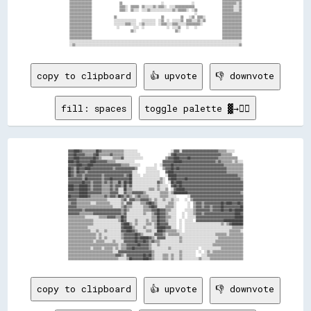
copy to clipboard
👍 upvote
👎 downvote
fill: spaces
toggle palette ▓→✊🏽
▓▓▓▓████▓▓▒▒▒▒▒▒▒▒▒▒██▓▓▒▒▒▒▒▒▒▒▒▒▒▒▒▒▒▒░░░░░░░░░░                        ░░▓▓▓▓░░▓▓▓▓▓▓▓▓▓▓▓▓▓▓▓▓▓▓▓▓▓▓▓▓▓▓▒▒▒▒▒▒░░░░░░      

▓▓▓▓██▓▓▓▓▓▓▒▒▒▒▒▒▓▓██▒▒▒▒▒▒▒▒▓▓▒▒▒▒▒▒▒▒░░░░░░░░░░░░                    ░░▓▓██▓▓▓▓▓▓▓▓▓▓▓▓▓▓▓▓▓▓▓▓▓▓▓▓▓▓▓▓▓▓▓▓▒▒▒▒▒▒▒▒        

▓▓▓▓████▓▓▓▓▓▓▓▓▓▓██▓▓▒▒░░░░░░░░▒▒▒▒▒▒▓▓░░░░░░░░░░░░░░                ▒▒▓▓▓▓████▓▓▓▓▓▓██▓▓▓▓▓▓▓▓▓▓▓▓▓▓▓▓▓▓▓▓▒▒▒▒▒▒▒▒▒▒▒▒▒▒    

████▓▓██▓▓▓▓▓▓▓▓████▓▓▓▓▓▓▓▓▒▒▒▒▒▒░░░░░░░░░░░░░░                    ▓▓▓▓▓▓▓▓██████▓▓▓▓▓▓▓▓▓▓▓▓▓▓▓▓▓▓▓▓▓▓▓▓▒▒▓▓▒▒▒▒▒▒▒▒░░▒▒░░░░

▓▓▓▓▓▓████▓▓▓▓████▓▓▓▓▓▓▓▓▓▓▓▓▓▓▓▓▓▓▓▓▒▒▒▒▒▒░░░░░░░░          ░░  ░░▓▓▓▓▓▓██▓▓▓▓▓▓▓▓▓▓▓▓▓▓▓▓▓▓▓▓▓▓▓▓▓▓▓▓▓▓▓▓▓▓▓▓▒▒▒▒▒▒▒▒▒▒▒▒▒▒

██▓▓▒▒██▓▓▓▓████▓▓▓▓▓▓▓▓▓▓▓▓▓▓▓▓▒▒▓▓▓▓▓▓▓▓▓▓▓▓▓▓▒▒      ░░░░░░░░    ▒▒▓▓▓▓██▓▓██▓▓▓▓▓▓▓▓▓▓▓▓▓▓▓▓▓▓▓▓▓▓▓▓▓▓▓▓▓▓▓▓▓▓▒▒▒▒▒▒▒▒▒▒▒▒

██▓▓▒▒██▓▓▓▓▒▒▓▓▓▓▓▓▓▓▓▓▓▓▓▓▓▓▓▓▓▓▓▓▓▓▓▓▓▓▓▓▓▓░░░░      ░░░░░░░░░░    ▓▓████▓▓▓▓▓▓▓▓▓▓▓▓▓▓▓▓▓▓▓▓▓▓▓▓▓▓▓▓▓▓▓▓▓▓▓▓▓▓▒▒▒▒▒▒▒▒▒▒▒▒

██▓▓▒▒▓▓▓▓▒▒▓▓▓▓▓▓▓▓▓▓▓▓▒▒▓▓▓▓▓▓▓▓▓▓▓▓▓▓▒▒▓▓██░░░░░░  ░░░░░░░░░░░░    ░░██████▓▓▓▓▓▓▓▓▓▓▓▓▓▓▓▓▓▓▓▓▓▓▓▓▓▓▓▓▓▓▓▓▓▓▓▓▓▓▓▓▓▓▓▓▒▒▒▒

▓▓▓▓▓▓▓▓▓▓▒▒██▓▓▓▓▓▓▓▓▓▓▒▒▓▓▓▓██▓▓▓▓▓▓▓▓▓▓▓▓██░░░░░░░░░░░░░░░░░░░░▒▒░░  ▓▓████▓▓▓▓▓▓██▓▓▓▓▓▓▓▓▓▓▓▓▓▓▓▓▓▓▓▓▓▓▓▓▓▓▓▓▓▓▓▓▓▓▓▓▓▓▒▒

▓▓▓▓▓▓▓▓▓▓██▓▓▓▓▒▒▓▓▓▓▓▓▒▒▓▓▒▒▓▓▒▒▒▒██▒▒██▓▓██░░░░░░░░░░░░░░░░░░▓▓▒▒░░  ░░██▓▓████▓▓▓▓▓▓▓▓▓▓▓▓▓▓▓▓▓▓▓▓▓▓▓▓▓▓▓▓▓▓▓▓▓▓▓▓▓▓▓▓▓▓▓▓

████▓▓▓▓██████▓▓▒▒▓▓▓▓▓▓▒▒▒▒▒▒▓▓▒▒▓▓▓▓▒▒██▒▒▓▓░░░░░░░░░░░░░░░░░░▒▒░░░░░░  ▓▓██▓▓██▓▓▓▓▓▓▓▓▓▓▓▓▓▓▓▓▓▓▓▓▓▓▓▓▓▓▓▓▓▓▓▓▓▓▓▓▓▓▓▓▓▓▓▓

████▓▓▓▓██████▓▓▒▒▓▓▓▓▓▓▒▒▒▒▒▒▓▓▒▒▓▓░░░░██▒▒▒▒░░░░░░░░░░░░▒▒▒▒░░▒▒░░░░▒▒  ░░▓▓██████▓▓▓▓▓▓▓▓▓▓▓▓▓▓▓▓▓▓▓▓▓▓▓▓▓▓▓▓▓▓▓▓▓▓▓▓▓▓▓▓▓▓

▓▓▓▓▓▓▓▓██████▓▓▓▓▓▓▓▓▓▓▒▒▒▒▒▒▓▓▓▓▓▓░░░░▓▓▒▒▒▒▓▓▓▓▓▓▓▓▒▒░░░░░░░░░░▒▒▒▒▒▒░░▒▒██████████▓▓▓▓▓▓▓▓▓▓▓▓▓▓▓▓▓▓▓▓▓▓▓▓▓▓▓▓▓▓▓▓▓▓▓▓▓▓▒▒

██▓▓▓▓▓▓██████▓▓▒▒▒▒▒▒▒▒▒▒▓▓▒▒▓▓▓▓▒▒██▓▓▒▒▓▓▒▒░░▒▒▓▓▒▒▒▒▒▒░░░░░░░░▒▒▒▒▒▒░░░░░░        ░░▓▓▓▓▓▓▓▓▓▓▓▓▓▓▓▓▓▓▓▓▓▓▓▓▓▓▓▓▓▓▓▓▓▓▓▓▓▓

▓▓▓▓▓▓▒▒▒▒▒▒▒▒▒▒▒▒▒▒▒▒▒▒▒▒▒▒░░░░░░░░░░▒▒▓▓░░▓▓▓▓▒▒▒▒▓▓▓▓▓▓▒▒░░▒▒░░░░▒▒░░░░▒▒░░░░    ░░  ▒▒▓▓▓▓▓▓▓▓▓▓▓▓▓▓▓▓▓▓▓▓▓▓▓▓▓▓▓▓▓▓▓▓▓▓▓▓

▒▒▓▓▓▓▒▒▒▒▒▒▒▒▒▒░░░░▒▒▒▒▒▒▒▒▒▒░░░░░░░░▒▒░░▓▓▓▓░░░░░░▒▒▒▒▓▓██▓▓▒▒░░░░░░░░▒▒▒▒░░        ░░  ▒▒▓▓▓▓▒▒▓▓▓▓▓▓▓▓▓▓▓▓██▓▓████▓▓▓▓██▓▓

▓▓▓▓▓▓▒▒▒▒▒▒▒▒▒▒▒▒▒▒▒▒▒▒▒▒▒▒▒▒▒▒░░░░░░▒▒▓▓▒▒▒▒░░░░░░░░▒▒▒▒▓▓██▓▓░░░░░░▒▒▒▒▒▒░░        ░░  ▒▒▓▓▓▓▒▒▓▓▓▓▒▒▓▓▓▓▓▓██▓▓▓▓▓▓▓▓▓▓▓▓██

▓▓▓▓▓▓▓▓▓▓▒▒▓▓▓▓▓▓▓▓▓▓▓▓▓▓▓▓▓▓▓▓▓▓▓▓▓▓▒▒▓▓▒▒░░░░░░░░░░▒▒▒▒▒▒▓▓▓▓██▓▓▓▓▒▒▒▒░░░░      ░░░░░░▒▒▓▓▓▓▓▓▓▓▓▓▒▒▓▓▓▓▓▓██▓▓▓▓██▓▓██████

▓▓▓▓▓▓▓▓▒▒▒▒▒▒▒▒▒▒▓▓▓▓▓▓▓▓▓▓▓▓▓▓▓▓▓▓▓▓▒▒▓▓░░░░░░░░░░░░▒▒░░░░▒▒▓▓██▓▓▓▓▒▒░░░░░░    ░░  ░░░░▒▒▓▓▓▓▒▒▓▓▓▓▓▓▓▓▓▓▓▓▓▓▓▓▓▓▓▓▓▓████▓▓

▒▒▒▒▒▒▒▒▒▒▒▒░░░░░░░░░░▒▒▒▒▒▒▓▓▓▓▓▓▒▒▒▒██▓▓░░░░░░░░░░░░░░░░░░▒▒▒▒██▓▓▓▓▒▒▒▒░░░░    ░░  ░░░░░░▓▓▓▓▓▓▓▓▓▓▓▓▓▓▓▓▓▓▓▓▓▓▓▓▓▓▓▓██████

▒▒▒▒▒▒▒▒▒▒▒▒▒▒▒▒▒▒░░░░░░░░░░░░░░░░░░▒▒██▓▓░░░░░░▒▒░░░░░░▒▒░░▒▒▒▒██▓▓▓▓▒▒░░░░░░  ░░  ░░░░░░  ▓▓▓▓▓▓▓▓▓▓▓▓▓▓▓▓▓▓▓▓██████████████

▒▒▒▒▒▒▒▒▒▒▒▒▒▒▒▒▒▒░░░░░░░░░░░░░░░░░░░░▓▓████▒▒░░▒▒░░░░░░▒▒▒▒░░▒▒██▓▓▓▓▓▓░░░░░░  ░░  ░░░░░░░░░░░░░░░░░░░░░░░░░░▒▒░░▒▒▓▓████████

▒▒▒▒▒▒▒▒▒▒▒▒▒▒░░░░░░░░░░░░░░░░░░░░░░░░▓▓██████▒▒░░░░░░▒▒░░░░░░▒▒██████▓▓▓▓░░░░  ░░  ░░░░░░░░░░░░░░░░░░░░░░░░░░░░░░░░░░▒▒▒▒▒▒▒▒

▒▒▒▒▒▒▒▒▒▒▒▒▒▒▒▒░░░░▒▒░░░░▒▒░░░░░░░░░░▓▓▓▓████▓▓▒▒░░░░░░▒▒▒▒░░░░████▓▓▒▒▒▒▒▒▒▒░░░░  ░░░░░░░░░░░░░░░░░░░░░░░░░░░░░░░░▒▒▒▒▒▒▒▒░░

▒▒▒▒▒▒▒▒▒▒▒▒▒▒▒▒▒▒▒▒░░▒▒░░░░░░░░░░░░░░▒▒▓▓▓▓▓▓▓▓██▓▓▒▒░░░░░░░░▓▓▓▓▓▓▒▒░░▒▒▒▒▒▒▒▒░░░░░░░░░░░░░░░░░░░░░░░░░░▒▒▒▒▒▒▒▒░░▒▒▒▒▒▒▒▒▒▒

▒▒▒▒▒▒▒▒▒▒▒▒▒▒▒▒▒▒▒▒░░▒▒░░▒▒░░░░░░░░░░▒▒▓▓▓▓▓▓▓▓██▓▓██████▓▓▒▒░░▓▓▓▓▓▓░░░░░░░░░░▒▒░░░░░░░░░░░░░░░░░░░░░░░░░░▒▒▒▒▒▒▒▒▒▒▒▒▒▒▒▒▒▒

▒▒▒▒▒▒▒▒▒▒▒▒▒▒▒▒▒▒░░▒▒▒▒▒▒░░░░░░▒▒░░░░░░▓▓▓▓▓▓▓▓██▓▓▓▓██▓▓▒▒▓▓▒▒▒▒░░░░░░░░░░░░░░▒▒░░░░░░░░░░░░░░░░░░░░░░░░▒▒▒▒▒▒▒▒▒▒▒▒▒▒▒▒▒▒▒▒

▒▒▒▒▒▒▒▒▒▒▒▒▒▒▒▒▒▒▒▒▒▒▒▒▒▒▒▒▒▒▒▒▒▒▒▒░░▒▒▒▒▓▓▓▓▓▓▓▓██▓▓▓▓▓▓▒▒░░░░▒▒░░░░░░░░░░░░░░░░░░░░░░░░░░░░░░░░░░░░░░▒▒▒▒▒▒▒▒▒▒▒▒▒▒▒▒▒▒▒▒▒▒

▒▒▒▒▒▒▒▒▒▒▒▒▒▒▒▒░░▒▒▒▒▒▒░░▒▒▒▒▒▒░░▒▒░░▒▒▒▒▓▓▓▓██▓▓▓▓▓▓▓▓▓▓▒▒░░░░░░░░░░░░▒▒░░░░░░░░░░░░░░░░░░░░  ░░░░░░░░░░░░░░▒▒▒▒▒▒▒▒▒▒▒▒▒▒▒▒

▒▒▒▒▒▒▒▒▒▒▒▒▒▒▒▒▒▒▒▒▒▒▒▒▒▒▒▒▒▒▒▒░░░░▓▓▓▓▓▓▓▓▓▓▓▓▓▓▓▓▓▓▓▓▓▓▓▓▒▒░░░░░░░░░░░░░░░░░░▒▒░░░░░░░░░░  ░░  ░░▒▒░░▒▒▒▒▒▒▒▒▒▒▒▒▒▒▒▒▒▒▒▒▒▒

▒▒▒▒▒▒▒▒▒▒▒▒▒▒▒▒▒▒▒▒▒▒▒▒▒▒▒▒▒▒▒▒▒▒▓▓▓▓▒▒░░▓▓▓▓▓▓▓▓▓▓▓▓██▓▓██▒▒░░░░░░▒▒▒▒░░▒▒░░░░▒▒░░░░░░░░░░    ░░░░▒▒▒▒▒▒▒▒▒▒▒▒▒▒▒▒▒▒▒▒▒▒▒▒▒▒

copy to clipboard
👍 upvote
👎 downvote