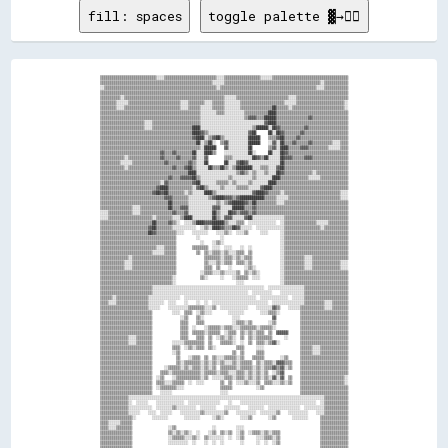
fill: spaces
toggle palette ▓→✊🏽
▒▒▒▒▒▒▒▒▒▒▒▒▒▒▒▒▒▒▒▒▒▒▒▒▒▒▒▒░░░░▒▒▒▒▒▒▒▒▒▒▒▒▒▒▒▒▒▒▒▒▒▒▒▒▒▒░░░░▒▒▒▒▒▒▒▒▒▒▒▒▒▒▒▒▒▒░░░░░░▒▒▒▒▒▒▒▒▒▒▒▒▒▒▒▒▒▒▒▒▒▒▒▒▒▒▒▒▒▒▒▒▒▒▒▒▒▒
▒▒▒▒▒▒▒▒▒▒▒▒▒▒▒▒▒▒▒▒▒▒▒▒▒▒▒▒▒▒▒▒▒▒▒▒▒▒▒▒▒▒▒▒▒▒▒▒▒▒▒▒▒▒▒▒░░░░░░▒▒▒▒▒▒▒▒▒▒▒▒▒▒▒▒▒▒▒▒▒▒▒▒▒▒▒▒▒▒▒▒▒▒▒▒▒▒▒▒▒▒▒▒▒▒▒▒░░▒▒▒▒▒▒▒▒▒▒▒▒
░░▒▒▒▒▒▒▒▒▒▒▒▒▒▒▒▒▒▒▒▒▒▒▒▒▒▒▒▒▒▒▒▒▒▒▒▒▒▒▒▒▒▒▒▒▒▒▒▒▒▒▒▒▒▒▒▒░░▒▒▒▒▒▒▒▒▒▒▒▒▒▒▒▒▒▒▒▒▒▒▒▒▒▒▒▒▒▒▒▒▒▒▒▒▒▒▒▒▒▒▒▒▒▒▒▒░░░░▒▒▒▒▒▒▒▒▒▒▒▒
▒▒▒▒▒▒▒▒▒▒▒▒▒▒▒▒▒▒▒▒▒▒▒▒▒▒▒▒▒▒▒▒▒▒▒▒▒▒▒▒▒▒▒▒▒▒▒▒▒▒▒▒▒▒▒▒▒▒▒▒▒▒▒▒▒▒▒▒▒▒▒▒▒▒▒▒▒▒▒▒▒▒▒▒▒▒▒▒▒▒▒▒▒▒▒▒▒▒▒▒▒▒▒▒▒▒▒▒▒▒▒▒▒▒▒▒▒▒▒▒▒▒▒▒
▒▒▒▒▒▒▒▒▒▒░░▒▒▒▒▒▒▒▒▒▒▒▒▒▒▒▒▒▒▒▒▒▒▒▒▒▒▒▒▒▒▒▒▒▒▒▒▒▒▒▒▒▒▒▒▒▒▒▒▒▒░░░░░░▒▒▒▒▒▒▒▒▒▒▒▒▒▒▒▒▒▒▒▒▒▒▒▒▒▒░░░░▒▒▒▒▒▒▒▒▒▒▒▒▒▒▒▒▒▒▒▒▒▒▒▒▒▒
▒▒▒▒▒▒▒▒░░░░░░▒▒▒▒▒▒▒▒▒▒▒▒▒▒▒▒▒▒▒▒▒▒▒▒▒▒░░░░▒▒▒▒▒▒▒▒░░░░▒▒▒▒▒▒░░░░░░░░▒▒▒▒▒▒▒▒▒▒▒▒▒▒▒▒▒▒▒▒▒▒░░░░░░▒▒▒▒▒▒▒▒▒▒▒▒▒▒▒▒▒▒▒▒▒▒▒▒░░
▒▒▒▒▒▒▒▒░░░░▒▒▒▒▒▒▒▒▒▒▒▒▒▒▒▒▒▒▒▒▒▒▒▒▒▒▒▒░░░░▒▒▒▒▒▒░░░░░░▒▒▒▒▒▒░░░░░░░░▒▒▒▒▒▒▒▒▒▒▒▒▒▒▒▒██▒▒▒▒▒▒░░▒▒▒▒▒▒▒▒▒▒▒▒▒▒▒▒▒▒▒▒▒▒▒▒▒▒░░
▒▒▒▒▒▒▒▒▒▒▒▒▒▒▒▒▒▒▒▒▒▒▒▒▒▒▒▒▒▒▒▒▒▒▒▒▒▒▒▒▒▒▒▒▒▒▒▒▒▒░░░░░░░░▒▒▒▒░░░░░░░░░░▒▒▒▒▒▒▒▒▒▒▒▒████▒▒▒▒▒▒▒▒▒▒▒▒▒▒▒▒▒▒▒▒▒▒▒▒▒▒▒▒▒▒▒▒▒▒▒▒
▒▒▒▒▒▒▒▒▒▒▒▒▒▒▒▒▒▒▒▒▒▒▒▒▒▒▒▒▒▒▒▒▒▒▒▒▒▒▒▒▒▒▒▒▒▒▒▒▒▒░░░░░░░░░░░░░░░░░░░░░░▒▒▓▓▓▓▒▒▒▒██████▒▒▒▒▒▒▒▒▒▒▒▒▒▒▒▒▓▓▒▒▒▒▒▒▒▒▒▒▒▒▒▒▒▒▒▒
▒▒▒▒▒▒▒▒▒▒▒▒▒▒▒▒▒▒▒▒▒▒░░░░▒▒▒▒▒▒▒▒▒▒▒▒▒▒▒▒▒▒▒▒▒▒▒▒░░░░░░░░░░░░░░░░░░░░░░░░░░░░░░░░▓▓████▒▒▒▒▒▒▒▒▒▒▒▒▒▒▒▒▒▒▒▒▒▒▒▒▒▒▒▒▒▒▒▒▒▒▒▒
▒▒▒▒▒▒▒▒▒▒▒▒▒▒▒▒▒▒▒▒▒▒░░░░▒▒▒▒▒▒▒▒▒▒▒▒▒▒▒▒▒▒▒▒████░░░░░░░░░░░░░░░░░░░░░░░░░░▒▒██████░░██▓▓▒▒▒▒▒▒▒▒▒▒▒▒▓▓▒▒▒▒▒▒▒▒▒▒▒▒▒▒▒▒▒▒▒▒
▒▒▒▒▒▒▒▒▒▒▒▒▒▒▒▒▒▒▒▒▒▒▒▒▒▒▒▒▒▒▒▒▒▒▒▒▒▒▒▒▒▒▒▒▒▒████▓▓▒▒░░░░░░░░░░░░░░░░░░░░▓▓██      ██░░██▓▓▒▒▒▒▒▒▒▒▓▓▒▒▒▒▒▒▒▒▒▒▒▒▒▒▒▒▒▒▒▒▒▒
▒▒▒▒▒▒▒▒▒▒▒▒▒▒▒▒▒▒▒▒▒▒▒▒▒▒▒▒▒▒▒▒▒▒▒▒▒▒▒▒▒▒▒▒▒▒▓▓████░░▒▒▓▓██▒▒░░░░░░░░░░░░██████    ▒▒▒▒▓▓██▒▒▒▒▒▒▓▓▒▒▒▒▒▒▒▒▒▒▒▒▒▒▒▒▒▒▒▒▒▒▒▒
▒▒▒▒▒▒▒▒▒▒▒▒▒▒▒▒▒▒▒▒▒▒▒▒▒▒▒▒▒▒▒▒▒▒▒▒▒▒▒▒▒▒▒▒▒▒▒▒██░░▒▒██░░  ▒▒▓▓░░░░░░░░░░██████    ░░▓▓░░██▒▒▒▒▓▓▒▒▒▒▒▒▓▓▒▒▒▒▒▒▒▒▒▒░░░░▒▒▒▒
▒▒▒▒▒▒▒▒▒▒▒▒▒▒▒▒▒▒▒▒▒▒▒▒▒▒▒▒▒▒▒▒▒▒▒▒▒▒▒▒▒▒▒▒▒▒▒▒▒▒░░██████    ▓▓░░░░░░░░░░██        ▒▒▓▓░░████▒▒▒▒▒▒▓▓▓▓▒▒▒▒▒▒▒▒▒▒░░░░░░▒▒▒▒
▒▒▒▒▒▒▒▒▒▒▒▒▒▒▒▒▒▒▒▒▒▒▒▒▒▒▒▒▒▒▓▓▒▒▒▒▓▓▒▒▒▒▒▒▒▒██░░░░████▒▒    ░░░░░░░░░░░░██░░      ██░░░░██▓▓▒▒▒▒▒▒▒▒▒▒▒▒▒▒▒▒▒▒▒▒▒▒▒▒▒▒▒▒▒▒
▒▒▒▒▒▒▒▒▒▒▒▒░░▒▒▒▒▒▒▒▒▒▒▒▒▒▒▒▒▓▓▒▒▒▒▒▒▓▓▒▒▒▒▒▒▓▓░░░░▓▓        ▒▒▒▒░░░░░░░░░░██▓▓▒▒██░░░░░░██▓▓▓▓▒▒▒▒▒▒▓▓▓▓▒▒▒▒▒▒▒▒▒▒▒▒▒▒▒▒▒▒
▒▒▒▒▒▒▒▒▒▒░░░░░░▒▒▒▒▒▒▒▒▒▒▒▒▒▒▒▒▓▓▒▒▒▒▒▒▒▒▒▒▓▓▒▒░░░░██        ██░░░░▓▓██▓▓░░░░░░░░░░░░░░░░██▒▒▒▒▒▒▒▒▒▒▒▒▒▒▒▒▒▒▒▒▒▒▒▒▒▒▒▒▒▒▒▒
▒▒▒▒▒▒▒▒▒▒▒▒░░▒▒▒▒▒▒▒▒▒▒▒▒▒▒▒▒▒▒▒▒▒▒▓▓▒▒▒▒▓▓██▒▒░░░░░░██▒▒▒▒██▒▒░░▒▒████████░░░░▒▒▒▒░░░░▓▓██▒▒▒▒▒▒▒▒▒▒▒▒▒▒▒▒▒▒▒▒▒▒▒▒▒▒▒▒▒▒▒▒
▒▒▒▒▒▒▒▒▒▒▒▒▒▒▒▒▒▒▒▒▒▒▒▒▒▒▒▒▒▒▒▒▒▒▒▒▒▒▒▒▒▒▒▒████░░░░░░░░░░░░░░░░░░░░▒▒▓▓▒▒░░▒▒░░░░▒▒░░░░██▓▓▒▒▒▒▒▒▒▒▒▒▒▒▒▒░░▒▒▒▒▒▒▒▒▒▒▒▒▒▒▒▒
▒▒▒▒▒▒▒▒▒▒▒▒▒▒▒▒▒▒▒▒▒▒▒▒▒▒▒▒▒▒▒▒▒▒▓▓▒▒▒▒▓▓▓▓▓▓██▒▒░░░░░░░░░░░░░░▒▒░░░░░░░░░░▒▒░░░░░░░░████▒▒▒▒▒▒▒▒▒▒▒▒▒▒░░░░░░▒▒▒▒▒▒▒▒▒▒▒▒▒▒
▒▒▒▒▒▒▒▒▒▒▒▒▒▒▒▒▒▒▒▒▒▒▒▒▒▒▒▒▒▒░░▓▓▒▒▒▒▒▒▒▒▒▒▒▒▓▓██░░░░░░░░▒▒▒▒▒▒░░▒▒░░░░░░▒▒░░░░░░░░████▒▒▒▒▒▒▒▒▒▒▒▒▒▒▒▒▒▒▒▒▒▒▒▒▒▒▒▒▒▒▒▒▒▒▒▒
▒▒▒▒▒▒▒▒▒▒▒▒▒▒▒▒▒▒▒▒▒▒▒▒▒▒▒▒▓▓████▒▒▒▒▒▒▒▒▒▒▒▒░░▓▓██▒▒░░░░░░▒▒░░░░░░▒▒▒▒▒▒░░░░░░▓▓████▒▒▒▒▒▒▒▒▒▒▒▒▒▒▒▒▒▒▒▒▒▒▒▒▒▒▒▒▒▒▒▒▒▒▒▒▒▒
▒▒▒▒▒▒▒▒▒▒▒▒▒▒▒▒▒▒▒▒▒▒▒▒▒▒▓▓██▓▓██▒▒▒▒▒▒▒▒░░▒▒░░░░░░████▒▒░░░░░░░░░░░░░░░░░░▓▓████▓▓▒▒▒▒▒▒░░▒▒▒▒▒▒▒▒▒▒▒▒▒▒▒▒▒▒▒▒▒▒▒▒▒▒▒▒░░░░
▒▒▒▒▒▒▒▒▒▒▒▒▒▒▒▒▒▒▒▒▒▒▒▒▒▒▒▒▒▒▒▒▓▓▓▓▒▒▒▒▒▒▒▒░░░░░░░░░░▒▒▓▓████▓▓▓▓▒▒▓▓████████████▒▒▒▒▒▒░░░░░░▒▒▒▒▒▒▒▒▒▒▒▒▒▒▒▒▒▒▒▒▒▒▒▒▒▒░░░░
▒▒▒▒▒▒▒▒▒▒▒▒▒▒▒▒▒▒▒▒▒▒▒▒▒▒▒▒▒▒▒▒▒▒██▒▒▒▒▒▒▒▒░░░░░░░░░░░░░░▒▒░░▒▒▓▓██████▓▓▒▒██▒▒▒▒▒▒▒▒▒▒░░░░▒▒▒▒▒▒▒▒▒▒▒▒▒▒▒▒▒▒▒▒▒▒▒▒▒▒▒▒▒▒▒▒
▒▒▒▒▒▒▒▒▒▒▒▒▒▒▒▒░░░░▒▒▒▒▒▒▒▒▒▒▒▒▒▒██▒▒▒▒▓▓▓▓░░░░░░░░░░░░▓▓▓▓░░░░░░██████▒▒▒▒▓▓▒▒▒▒▒▒▒▒▒▒▒▒▒▒▒▒▒▒▒▒▒▒▒▒▒▒▒▒▒▒▒▒▒▒▒▒▒▒▒▒▒▒▒▒▒▒
░░░░▒▒▒▒▒▒▒▒▒▒▒▒░░░░▒▒▒▒▒▒▒▒▒▒▒▒▒▒▒▒▓▓▒▒▒▒▓▓░░░░░░░░░░░░██▒▒░░░░██▓▓▒▒▓▓▓▓▒▒▓▓▒▒▒▒▒▒▒▒▒▒▒▒▒▒▒▒▒▒▒▒▒▒▒▒▒▒▒▒▒▒▒▒▒▒▒▒▒▒▒▒▒▒▒▒▒▒
░░░░▒▒▒▒▒▒▒▒▒▒▒▒▒▒▒▒▒▒▒▒▒▒░░▒▒▒▒▒▒▒▒░░░░▒▒████░░░░░░░░░░██▒▒░░▓▓▓▓░░░░░░▓▓██░░░░░░░░░░░░░░░░▒▒▒▒▒▒▒▒▒▒▒▒▒▒▒▒▒▒▒▒▒▒▒▒▒▒▒▒▒▒▒▒
▒▒▒▒▒▒▒▒▒▒▒▒▒▒▒▒▒▒▒▒▒▒▒▒▒▒██▒▒▒▒▒▒▓▓▒▒░░  ░░░░▒▒████▓▓▓▓██████▒▒░░░░▒▒▒▒  ░░░░░░░░░░░░░░  ░░▒▒▒▒▒▒▒▒▒▒▒▒▒▒▒▒░░░░░░▒▒▒▒▒▒▒▒▒▒
▒▒▒▒▒▒▒▒▒▒▒▒▒▒▒▒▒▒▒▒▒▒▒▒▓▓██▒▒▒▒▒▒▒▒░░░░░░░░░░░░  ░░▒▒░░████▓▓▒▒▒▒██▓▓░░░░░░  ░░░░░░░░░░░░░░▒▒▒▒▒▒▒▒▒▒▒▒▒▒▒▒▒▒░░▒▒▒▒▒▒▒▒▒▒▒▒
▒▒▒▒▒▒▒▒▒▒▒▒▒▒▒▒▒▒▒▒▒▒▒▒██▓▓▒▒▒▒▒▒▒▒▒▒░░░░    ░░░░░░░░    ░░░░▒▒░░  ░░░░▒▒      ░░░░      ░░▒▒▒▒▒▒▒▒▒▒▒▒▒▒▒▒▒▒▒▒▒▒▒▒▒▒▒▒▒▒▒▒
▒▒▒▒▒▒▒▒▒▒▒▒▒▒▒▒▒▒▒▒▒▒▒▒▒▒▒▒▒▒▒▒▒▒▒▒▒▒          ░░          ░░                            ░░▒▒▒▒▒▒▒▒▒▒▒▒▒▒▒▒▒▒▒▒▒▒▒▒▒▒▒▒▒▒▒▒
▒▒▒▒▒▒▒▒▒▒▒▒▒▒▒▒▒▒▒▒▒▒▒▒▒▒▒▒▒▒▒▒▒▒▒▒▒▒            ░░    ░░▒▒░░                            ░░▒▒▒▒▒▒▒▒▒▒▒▒▒▒▒▒▒▒▒▒▒▒▒▒▒▒▒▒▒▒▒▒
▒▒▒▒▒▒▒▒▒▒▒▒▒▒▒▒▒▒▒▒▒▒▒▒▒▒▒▒░░░░▒▒▒▒▒▒        ▒▒▒▒▒▒▒▒  ░░░░  ░░░░    ░░  ░░              ░░▒▒▒▒▒▒▒▒▒▒▒▒▒▒▒▒▒▒▒▒▒▒▒▒▒▒▒▒▒▒▒▒
▒▒▒▒▒▒▒▒▒▒▒▒▒▒▒▒▒▒▒▒▒▒▒▒▒▒░░░░░░▒▒▒▒▒▒          ▒▒  ▒▒░░▒▒▒▒░░▒▒░░░░▒▒▒▒  ▒▒              ░░▒▒▒▒▒▒▒▒▒▒▒▒▒▒▒▒▒▒▒▒▒▒▒▒▒▒▒▒▒▒▒▒
▒▒▒▒▒▒▒▒▒▒▒▒▒▒░░▒▒▒▒▒▒▒▒▒▒▒▒▒▒▒▒▒▒▒▒▒▒              ▒▒▒▒▒▒▒▒░░▒▒▒▒░░▒▒░░▒▒▒▒              ░░▒▒▒▒▒▒▒▒▒▒░░░░▒▒▒▒▒▒▒▒▒▒▒▒▒▒▒▒▒▒
▒▒▒▒▒▒▒▒▒▒▒▒░░░░▒▒▒▒▒▒▒▒▒▒▒▒▒▒▒▒▒▒▒▒▒▒              ▒▒░░░░▒▒░░▒▒▒▒  ▒▒▒▒░░▒▒              ░░▒▒▒▒▒▒▒▒▒▒░░░░▒▒▒▒▒▒▒▒▒▒▒▒▒▒░░░░
▒▒▒▒▒▒▒▒▒▒▒▒░░░░▒▒▒▒▒▒▒▒▒▒▒▒▒▒▒▒▒▒▒▒▒▒              ▒▒▒▒  ▒▒    ░░      ░░▒▒░░            ░░▒▒▒▒▒▒▒▒▒▒░░░░▒▒▒▒▒▒▒▒▒▒▒▒▒▒░░░░
▒▒▒▒▒▒▒▒▒▒▒▒▒▒▒▒▒▒▒▒▒▒▒▒▒▒▒▒▒▒▒▒▒▒▒▒▒▒            ░░▒▒▒▒░░░░▒▒░░░░░░▒▒  ▒▒░░▒▒░░          ░░▒▒▒▒▒▒▒▒▒▒▒▒▒▒▒▒▒▒▒▒▒▒▒▒▒▒▒▒▒▒▒▒
▒▒▒▒▒▒▒▒▒▒▒▒▒▒▒▒▒▒▒▒▒▒▒▒▒▒▒▒▒▒▒▒▒▒▒▒░░            ▒▒░░      ░░    ░░▒▒▒▒▒▒  ░░░░          ░░▒▒▒▒▒▒▒▒▒▒▒▒▒▒▒▒▒▒▒▒▒▒▒▒▒▒▒▒▒▒▒▒
▒▒▒▒▒▒▒▒▒▒▒▒▒▒▒▒▒▒▒▒▒▒▒▒▒▒▒▒▒▒▒▒▒▒▒▒░░                              ░░░░                  ░░▒▒▒▒▒▒▒▒▒▒▒▒▒▒▒▒▒▒▒▒▒▒▒▒▒▒▒▒▒▒▒▒
▒▒▒▒▒▒▒▒▒▒▒▒▒▒▒▒▒▒▒▒▒▒▒▒▒▒░░░░░░░░░░░░░░░░░░░░░░░░░░░░░░░░░░░░░░░░░░░░░░░░░░░░░░░░  ░░░░░░░░░░░░░░░░░░▒▒▒▒▒▒▒▒▒▒▒▒▒▒▒▒▒▒▒▒▒▒
▒▒▒▒▒▒▒▒▒▒▒▒▒▒▒▒▒▒▒▒▒▒▒▒▒▒░░░░░░░░░░░░░░░░░░░░░░░░░░░░░░░░░░░░░░░░░░░░░░░░  ░░░░░░░░░░    ░░░░░░░░░░░░▒▒▒▒▒▒▒▒▒▒▒▒▒▒▒▒▒▒▒▒▒▒
▒▒▒▒▒▒░░▒▒▒▒▒▒▒▒▒▒▒▒▒▒▒▒░░░░░░░░░░░░░░░░  ░░░░░░░░░░░░░░░░░░░░░░░░░░░░░░░░░░░░  ░░░░░░░░░░░░░░  ░░░░░░▒▒▒▒▒▒▒▒▒▒▒▒▒▒▒▒▒▒▒▒▒▒
▒▒▒▒░░░░▒▒▒▒▒▒▒▒▒▒▒▒▒▒▒▒░░░░░░░░  ░░░░    ░░    ░░  ░░  ░░░░░░░░░░░░░░░░░░░░░░░░░░░░  ░░░░░░░░░░░░░░░░▒▒▒▒▒▒▒▒▒▒░░░░▒▒▒▒▒▒▒▒
▒▒▒▒▒▒▒▒▒▒▒▒▒▒▒▒▒▒▒▒▒▒▒▒░░░░░░    ░░░░░░░░░░▒▒▒▒▒▒▒▒░░░░▒▒  ░░░░░░░░░░░░░░    ░░░░░░░░▓▓▒▒    ░░░░░░▒▒▒▒▒▒▒▒▒▒▒▒░░░░▒▒▒▒▒▒▒▒
▒▒▒▒▒▒▒▒▒▒▒▒▒▒▒▒▒▒▒▒▒▒▒▒▒▒          ░░░░  ▒▒▒▒  ░░▒▒░░░░        ░░░░░░░░        ░░░░▒▒▒▒░░          ▒▒▒▒▒▒▒▒▒▒▒▒▒▒▒▒▒▒▒▒▒▒▒▒
▒▒▒▒▒▒▒▒▒▒▒▒▒▒▒▒▒▒▒▒▒▒▒▒▒▒              ░░▒▒    ▒▒░░              ░░░░                ▓▓            ▒▒▒▒▒▒▒▒▒▒▒▒▒▒▒▒▒▒▒▒▒▒▒▒
▒▒▒▒▒▒▒▒▒▒▒▒▒▒▒▒▒▒▒▒▒▒▒▒▒▒              ▒▒▒▒    ▒▒▒▒              ░░▒▒▒▒░░▒▒        ░░▒▒            ▒▒▒▒▒▒▒▒▒▒▒▒▒▒▒▒▒▒▒▒▒▒▒▒
▒▒▒▒▒▒▒▒▒▒▒▒▒▒▒▒▒▒▒▒▒▒▒▒▒▒              ▒▒▒▒  ░░    ░░▒▒▒▒▒▒░░▒▒▒▒░░░░▒▒▒▒▒▒▒▒░░▒▒▒▒▒▒░░            ▒▒▒▒▒▒▒▒▒▒▒▒▒▒▒▒▒▒▒▒▒▒▒▒
▒▒▒▒▒▒▒▒▒▒▒▒▒▒▒▒▒▒▒▒▒▒▒▒▒▒              ▒▒▒▒  ▒▒▒▒▒▒░░▒▒▒▒▒▒  ░░▒▒▒▒  ▒▒░░▒▒░░▒▒▒▒  ▒▒  ▓▓▓▓▓▓      ▒▒▒▒▒▒▒▒▒▒▒▒▒▒▒▒▒▒▒▒▒▒▒▒
▒▒▒▒▒▒▒▒▒▒▒▒▒▒░░░░▒▒▒▒▒▒▒▒              ▒▒▒▒    ▒▒▒▒  ▒▒  ░░▒▒░░▒▒░░  ▒▒  ▒▒░░▒▒▒▒▒▒▒▒      ░░      ▒▒▒▒▒▒▒▒▒▒▒▒▒▒▒▒▒▒▒▒▒▒▒▒
▒▒▒▒▒▒▒▒▒▒▒▒▒▒░░░░▒▒▒▒▒▒▒▒          ░░░░░░▒▒▒▒▒▒▒▒▒▒  ▒▒    ▒▒▒▒▒▒░░  ░░  ▒▒  ▒▒▒▒░░▒▒▓▓░░          ▒▒▒▒▒▒▒▒▒▒▒▒▒▒▒▒▒▒▒▒▒▒▒▒
▒▒▒▒▒▒▒▒▒▒▒▒▒▒▒▒▒▒▒▒▒▒▒▒▒▒          ▒▒▒▒  ░░▒▒░░▒▒▒▒  ▒▒░░          ▒▒▒▒      ░░░░                  ▒▒▒▒▒▒░░░░▒▒▒▒▒▒▒▒▒▒▒▒▒▒
▒▒▒▒▒▒▒▒▒▒▒▒▒▒▒▒▒▒▒▒▒▒▒▒▒▒          ░░▒▒                          ▒▒  ▒▒      ▒▒▒▒                  ▒▒▒▒▒▒░░░░▒▒▒▒▒▒▒▒▒▒▒▒▒▒
▒▒▒▒▒▒▒▒▒▒▒▒▒▒▒▒▒▒▒▒▒▒▒▒▒▒            ▒▒    ░░▒▒▒▒  ▒▒  ▒▒░░░░▒▒▒▒▒▒░░▒▒    ▒▒▒▒▒▒        ░░▒▒      ▒▒▒▒▒▒▒▒▒▒▒▒▒▒▒▒▒▒▒▒▒▒▒▒
▒▒▒▒▒▒▒▒▒▒▒▒▒▒▒▒▒▒▒▒▒▒▒▒▒▒            ▒▒░░▒▒▒▒▒▒▒▒░░▒▒░░▒▒░░▒▒░░░░▒▒░░▒▒▒▒▒▒  ▒▒░░▒▒▒▒░░▓▓▓▓▒▒▒▒    ▒▒▒▒▒▒▒▒▒▒▒▒▒▒▒▒▒▒▒▒▒▒▒▒
▒▒▒▒▒▒▒▒▒▒▒▒▒▒▒▒▒▒▒▒▒▒▒▒▒▒      ░░▒▒▒▒▒▒░░▒▒░░▒▒▒▒░░▒▒░░▒▒  ▒▒▒▒▒▒▒▒░░▒▒▒▒▒▒░░▒▒░░▒▒▒▒▓▓▒▒▓▓░░▒▒    ▒▒▒▒▒▒▒▒▒▒▒▒▒▒▒▒▒▒▒▒▒▒▒▒
▒▒▒▒▒▒▒▒▒▒▒▒▒▒▒▒▒▒▒▒▒▒▒▒▒▒    ▒▒▒▒░░▒▒▒▒▒▒▒▒▒▒▒▒▒▒░░▒▒▒▒▒▒░░▒▒▒▒░░░░▒▒▒▒░░▒▒░░▒▒░░▒▒  ░░▒▒▓▓        ▒▒▒▒▒▒▒▒▒▒▒▒▒▒▒▒▒▒▒▒▒▒▒▒
▒▒▒▒▒▒▒▒▒▒▒▒▒▒▒▒▒▒▒▒▒▒▒▒▒▒  ░░▒▒    ░░▒▒▒▒▒▒▒▒▒▒▒▒░░▒▒  ░░░░░░▒▒▒▒░░▒▒▒▒░░▒▒░░▒▒░░▒▒░░▓▓░░▓▓  ▒▒    ▒▒▒▒▒▒▒▒▒▒▒▒▒▒▒▒▒▒▒▒▒▒░░
▒▒▒▒▒▒▒▒▒▒▒▒▒▒▒▒▒▒▒▒▒▒▒▒▒▒  ▒▒▒▒░░░░▒▒▒▒▒▒  ░░  ░░░░        ▒▒  ▒▒  ░░░░▒▒░░░░▒▒  ▒▒▒▒░░░░▒▒░░▒▒    ▒▒▒▒▒▒▒▒▒▒▒▒▒▒▒▒▒▒▒▒▒▒░░
▒▒▒▒▒▒▒▒▒▒▒▒▒▒▒▒▒▒▒▒▒▒▒▒▒▒  ░░▒▒▒▒▒▒▒▒░░░░                  ▒▒▒▒▒▒            ░░▒▒                  ▒▒▒▒▒▒▒▒▒▒▒▒▒▒▒▒▒▒▒▒▒▒▒▒
▒▒▒▒▒▒▒▒▒▒▒▒▒▒▒▒▒▒▒▒▒▒▒▒▒▒    ░░░░░░                        ░░░░                                    ▒▒▒▒▒▒▒▒▒▒▒▒▒▒▒▒▒▒▒▒▒▒▒▒
▒▒▒▒▒▒▒▒▒▒▒▒▒▒░░░░░░░░░░░░░░░░░░░░░░░░░░░░░░░░░░░░░░░░░░░░░░░░░░░░░░░░░░░░░░░░░░░░░░░░░░░░░░░░░░░░░░░░░░░░░░░░░░▒▒▒▒▒▒▒▒▒▒▒▒
▒▒▒▒▒▒▒▒▒▒▒▒▒▒░░  ░░░░░░    ░░░░░░░░░░░░░░  ░░░░░░░░░░░░░░░░    ░░    ░░░░░░░░░░░░░░░░░░░░░░░░░░░░░░░░░░░░░░  ░░▒▒▒▒▒▒▒▒▒▒▒▒
▒▒▒▒▒▒▒▒▒▒▒▒▒▒░░░░░░░░░░░░  ░░░░░░░░▒▒░░░░░░░░░░  ░░░░░░░░    ░░░░░░░░    ░░░░░░░░  ░░░░░░░░░░░░░░░░  ░░░░░░░░░░▒▒▒▒▒▒▒▒▒▒▒▒
▒▒▒▒▒▒▒▒▒▒▒▒▒▒░░░░░░    ░░░░  ░░░░░░    ░░░░░░░░░░▒▒░░░░░░░░░░▒▒    ░░░░░░░░░░  ░░░░░░░░▒▒    ░░░░░░░░░░    ░░░░▒▒▒▒▒▒▒▒▒▒▒▒
▒▒▒▒▒▒▒▒▒▒▒▒▒▒▒▒░░        ░░░░░░░░        ░░░░░░░░      ░░▒▒░░        ░░░░▒▒        ░░▒▒        ░░░░░░░░      ▒▒▒▒▒▒▒▒▒▒▒▒▒▒
▒▒▒▒░░░░░░▒▒▒▒▒▒                                                                                              ▒▒▒▒▒▒▒▒▒▒▒▒▒▒
▒▒▒▒░░░░▒▒▒▒▒▒▒▒                  ░░▒▒                  ░░          ░░░░                                      ▒▒▒▒▒▒▒▒▒▒▒▒▒▒
▒▒▒▒▒▒▒▒▒▒▒▒▒▒▒▒                  ▒▒░░▒▒░░▒▒░░  ░░    ░░▒▒  ▒▒░░▒▒  ░░▒▒  ░░▒▒▒▒░░▒▒░░▒▒▒▒                    ▒▒▒▒▒▒▒▒▒▒▒▒▒▒
▒▒▒▒▒▒▒▒▒▒▒▒▒▒▒▒                  ░░▒▒▒▒▒▒░░░░▒▒░░  ▒▒░░░░░░░░  ░░  ░░▒▒      ░░░░▒▒▒▒░░▒▒                    ▒▒▒▒▒▒▒▒▒▒▒▒▒▒
▒▒▒▒▒▒▒▒▒▒▒▒▒▒▒▒                  ░░░░░░░░░░  ░░    ░░  ░░  ░░        ░░      ░░  ░░  ░░▒▒                    ▒▒▒▒▒▒▒▒▒▒▒▒▒▒
▒▒▒▒▒▒▒▒▒▒▒▒▒▒▒▒                                                                                              ▒▒▒▒▒▒▒▒▒▒▒▒▒▒
▒▒▒▒▒▒▒▒▒▒▒▒▒▒▒▒                    ▒▒                            ░░                    ░░                    ▒▒▒▒▒▒▒▒▒▒░░▒▒
▒▒▒▒▒▒▒▒▒▒▒▒▒▒▒▒                    ▒▒▒▒░░  ▒▒▒▒▒▒  ▒▒░░░░░░▒▒░░▒▒▒▒░░  ░░░░▒▒▒▒▒▒▒▒▒▒▒▒▒▒                    ▒▒▒▒▒▒▒▒░░░░▒▒
▒▒▒▒▒▒▒▒▒▒▒▒▒▒▒▒                    ▒▒▒▒░░  ▒▒░░░░  ░░░░▒▒░░░░░░░░░░░░░░░░▒▒░░▒▒▒▒▒▒░░  ░░▒▒                  ▒▒▒▒▒▒▒▒░░░░▒▒
▒▒▒▒▒▒▒▒▒▒▒▒▒▒▒▒                                                                          ░░                  ▒▒▒▒▒▒▒▒▒▒▒▒▒▒
▒▒▒▒▒▒▒▒▒▒▒▒▒▒▒▒                ▒▒                                ▒▒            ▒▒    ░░▒▒  ▒▒▒▒░░            ▒▒▒▒▒▒▒▒▒▒▒▒▒▒
