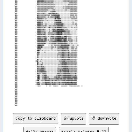
▓▓░░                      ▓▓▓▓▓▓▓▓▓▓▓▓▒▒▒▒▒▒▒▒▒▒▒▒▒▒▒▒░░░░░░░░░░░░░░░░▒▒▒▒▒▒▒▒▒▒▒▒▒▒▒▒▒▒▒▒▒▒▒▒                      

▓▓░░                      ▓▓▒▒▒▒▒▒▒▒▒▒▒▒▒▒▒▒▒▒▒▒▒▒▒▒▒▒░░░░░░░░░░░░░░░░░░░░░░░░░░▒▒▒▒▒▒▒▒▒▒▒▒▒▒                      

▓▓░░                      ▓▓▒▒▒▒▒▒▒▒▒▒▒▒▒▒▒▒▒▒▒▒▒▒▒▒▒▒▒▒░░░░░░░░░░░░░░░░░░░░░░▒▒▒▒▒▒▒▒▒▒▒▒▒▒▒▒                      

▓▓░░                      ▒▒▒▒▒▒▒▒▒▒▒▒▒▒▒▒▒▒▒▒▒▒▒▒▒▒▒▒▒▒░░░░░░░░░░░░░░▒▒░░▒▒▒▒▒▒▒▒▒▒▒▒▒▒▒▒▒▒▒▒                      

▓▓░░                      ▒▒▒▒▒▒▒▒▒▒▒▒▒▒▒▒▒▒▒▒▒▒▒▒▒▒▒▒░░░░░░░░░░░░░░░░▒▒░░▒▒▒▒▒▒▒▒▒▒▒▒▒▒▒▒▒▒▒▒                      

▓▓░░                      ▒▒▒▒▒▒▒▒▒▒▒▒▒▒▒▒▒▒░░░░░░░░▒▒▒▒░░░░░░░░░░░░░░░░░░▒▒░░░░░░▒▒▒▒▒▒▒▒▒▒▒▒                      

▓▓░░                      ▒▒▒▒▒▒▒▒▒▒▒▒▒▒▒▒░░░░░░▒▒▒▒▓▓▓▓▒▒░░░░░░░░░░░░░░░░░░░░░░░░▒▒▒▒▒▒▒▒▒▒▒▒                      

▓▓░░                      ▓▓▒▒▒▒▒▒▒▒▓▓▒▒░░░░▒▒▓▓▓▓▒▒██▓▓▒▒▓▓▒▒░░░░░░░░░░░░░░░░░░░░▒▒▒▒▒▒▒▒▒▒▒▒                      

▓▓░░                      ▓▓▒▒▒▒▒▒▒▒▒▒▒▒▒▒▒▒▒▒▒▒░░▒▒▓▓▓▓▓▓▓▓▓▓▓▓░░░░░░░░░░░░░░░░░░▒▒▒▒▒▒░░▒▒▒▒                      

▓▓░░                      ▓▓▒▒▒▒▒▒▒▒▒▒▒▒░░░░▒▒░░▒▒▒▒▒▒▒▒▓▓▓▓██▓▓░░░░░░░░░░░░░░░░░░▒▒░░▒▒▒▒░░▒▒                      

▓▓░░                      ▓▓▓▓▓▓▓▓▒▒▒▒░░▒▒░░░░░░░░░░░░▒▒██▒▒▓▓██▓▓░░░░░░░░░░░░░░░░░░▒▒▒▒▒▒▒▒▒▒                      

▓▓░░                      ▓▓▒▒▓▓▒▒▒▒▒▒░░░░▒▒░░░░░░░░░░▒▒▓▓██▓▓▓▓██░░░░░░░░░░░░░░░░░░░░░░░░▒▒▒▒                      

▓▓░░                      ▓▓▓▓▓▓▒▒▒▒░░░░░░░░░░░░░░░░░░▒▒▒▒▓▓▓▓▓▓██▒▒░░░░░░░░░░░░░░░░░░▒▒░░░░░░                      

▓▓░░                      ▓▓▓▓▓▓▒▒▒▒░░░░▒▒░░░░░░░░░░░░▒▒▒▒▓▓▓▓▓▓▓▓▓▓▓▓▒▒░░░░░░░░░░░░░░▒▒░░▒▒▒▒                      

▓▓░░                      ▓▓▓▓▓▓▒▒▒▒▒▒▒▒▒▒░░░░▒▒▒▒░░▒▒▒▒▒▒▒▒▓▓▓▓▓▓▓▓▓▓▒▒░░░░░░░░░░░░░░░░░░░░▒▒                      

▓▓░░                      ▓▓▓▓▓▓▒▒▒▒▒▒▓▓░░░░▒▒██▒▒░░▒▒▒▒▓▓▒▒██████▓▓▒▒▒▒▒▒▒▒░░░░░░░░▒▒░░▒▒░░▒▒                      

▓▓░░                      ▓▓▓▓▓▓▒▒▒▒▓▓▒▒░░░░░░▒▒░░░░▓▓▓▓▒▒▒▒████████▓▓▓▓░░▒▒▒▒░░░░░░░░░░░░░░▒▒                      

▓▓░░                      ▓▓▓▓▓▓▒▒▒▒▒▒▒▒░░░░░░▒▒░░░░▓▓▓▓▓▓▓▓████████████▓▓▒▒▒▒▒▒▒▒░░░░░░░░░░░░                      

▓▓░░                      ▓▓▓▓▓▓▒▒▒▒▒▒▓▓░░░░▒▒▒▒▒▒▒▒▒▒▒▒▒▒▓▓████▓▓██▒▒▒▒▒▒▒▒▒▒▒▒▒▒░░░░░░░░░░░░                      

▓▓░░                      ▓▓▓▓▓▓▓▓▒▒▓▓▓▓░░░░▒▒▒▒▒▒▒▒▓▓▒▒▒▒▓▓████████▒▒▒▒▒▒▒▒▒▒▒▒▒▒▒▒░░░░░░░░░░                      

▓▓░░                      ▓▓▓▓▓▓▒▒▒▒▓▓▓▓▒▒░░▒▒░░▒▒▓▓▓▓▒▒▒▒▓▓██████▒▒▒▒▒▒████▒▒▒▒▒▒▒▒░░░░░░░░▒▒                      

▓▓░░                      ▓▓▓▓▓▓▒▒▒▒▒▒▓▓▓▓░░░░░░▒▒▒▒▓▓▒▒▓▓▓▓██████▓▓██▓▓▓▓██░░▒▒▒▒▒▒░░░░░░░░▒▒                      

▓▓░░                      ▓▓▓▓▓▓▓▓▓▓▒▒▓▓▓▓░░▒▒░░▒▒▒▒▒▒▒▒▓▓▓▓██████▓▓▒▒▓▓██▓▓░░▒▒▒▒▒▒▒▒░░░░░░▒▒                      

▓▓░░                      ▓▓▓▓▓▓▓▓▓▓▓▓▓▓▒▒░░░░▒▒▒▒▒▒▓▓▓▓▓▓▓▓▓▓▓▓██▓▓▓▓▓▓██▓▓▒▒░░▒▒▒▒▒▒░░░░░░▒▒                      

▓▓░░                      ▓▓▓▓▓▓▓▓▓▓▓▓██░░░░░░▒▒▒▒▒▒▓▓▓▓▓▓▒▒▒▒▓▓▓▓▓▓▓▓▓▓▓▓▓▓▒▒░░▒▒░░▒▒░░░░░░▒▒                      

▓▓░░                      ▓▓████▓▓▓▓▓▓    ░░░░░░▒▒░░▒▒▒▒▒▒▒▒▒▒▒▒▓▓▓▓▓▓▓▓▓▓▓▓▓▓▒▒░░░░▒▒░░░░░░▒▒                      

▓▓░░                      ▓▓██▓▓██▒▒░░░░░░░░░░░░░░▒▒▒▒░░▒▒░░▒▒▒▒▓▓▓▓▓▓▓▓▓▓▓▓▓▓▒▒░░░░▒▒▒▒░░░░▒▒                      

▓▓░░                      ▓▓▓▓▓▓░░░░░░░░░░░░░░░░░░▒▒░░░░░░░░▒▒▒▒▒▒▒▒▓▓▓▓▒▒▒▒▓▓▒▒░░░░▒▒▒▒░░▒▒▒▒                      

▓▓░░                      ████░░░░▒▒░░░░░░░░░░░░░░░░░░░░░░░░▒▒▒▒▒▒▒▒▓▓▓▓▓▓▒▒▒▒▓▓░░░░▒▒▒▒▒▒▒▒▒▒                      

▓▓░░                      ██▓▓░░░░░░░░▒▒░░░░░░░░░░░░░░░░░░░░░░▒▒▒▒▒▒▓▓▓▓▒▒▒▒▒▒▓▓▒▒░░▒▒▒▒▒▒▒▒▒▒                      

▓▓░░                      ▓▓▒▒░░░░░░░░░░░░░░░░░░░░░░░░░░░░░░▒▒▒▒▒▒▒▒▓▓▓▓▒▒▒▒▒▒▓▓▒▒▒▒▒▒▒▒▒▒▒▒▒▒                      

▓▓░░                      ▓▓░░░░░░░░░░░░░░░░░░░░░░░░░░░░░░░░▒▒░░▒▒▒▒▓▓▓▓▒▒▒▒▒▒▓▓▒▒▒▒▒▒▒▒▒▒▒▒▒▒                      

▓▓░░                      ▓▓░░░░░░░░░░░░░░░░░░░░░░░░░░░░░░░░▒▒░░▒▒▒▒▓▓▓▓▒▒▒▒▒▒▓▓▓▓▒▒▒▒▒▒▒▒▒▒▒▒                      

▓▓░░                      ██░░░░▒▒░░░░░░░░░░░░░░░░░░░░░░░░░░▒▒░░▒▒▒▒▓▓▓▓▓▓▒▒▓▓▓▓▓▓▒▒▒▒▒▒▒▒▒▒▒▒                      

▓▓░░                    ░░██░░░░▒▒░░░░░░░░░░░░░░░░░░░░░░░░░░░░░░▒▒▒▒▒▒▓▓▓▓▒▒▒▒▒▒▒▒▒▒▒▒▒▒▒▒▒▒▒▒                      

▓▓░░                      ██░░░░░░▒▒░░░░░░░░░░░░░░░░░░░░░░░░░░░░▒▒▒▒▓▓▓▓▓▓▓▓▒▒▒▒▒▒▒▒▒▒▒▒▒▒▒▒▒▒                      

▓▓░░                      ██░░▒▒▓▓▒▒░░░░░░░░░░░░░░░░░░░░░░░░░░▒▒▒▒▒▒▓▓▓▓▓▓▓▓▒▒▒▒▒▒▒▒▒▒▒▒▒▒▒▒▒▒                      

▓▓░░                      ▓▓▒▒▒▒▓▓▒▒▓▓░░░░░░░░░░░░░░░░░░░░░░░░▒▒▒▒▒▒▓▓▓▓▓▓▓▓▓▓▒▒▒▒▒▒▒▒▒▒▒▒▒▒▒▒                      

▓▓░░                      ▓▓▒▒▒▒▓▓▓▓▓▓▒▒░░░░░░░░░░░░░░░░░░░░▒▒▒▒▒▒▒▒▒▒▓▓▓▓▓▓▓▓▒▒▒▒▒▒▒▒▒▒▒▒▒▒▒▒                      

▓▓░░                      ▓▓▒▒▓▓▓▓▓▓▓▓▒▒░░░░░░░░░░░░░░░░░░░░▒▒▒▒▓▓▒▒▓▓▓▓▓▓▓▓▓▓▓▓▒▒▒▒▒▒▒▒▒▒▒▒▒▒                      

▓▓░░                      ▓▓▒▒▓▓▓▓▓▓▓▓▓▓▒▒░░░░░░░░░░░░░░░░░░▒▒▒▒▓▓▒▒▒▒▓▓▓▓▓▓▓▓▓▓▒▒▒▒▒▒▒▒▒▒▒▒▒▒                      

▓▓░░                      ██▒▒▒▒░░▒▒▓▓▓▓▒▒░░░░░░░░░░░░░░░░░░▓▓▓▓▒▒▒▒▒▒▓▓▓▓▓▓▓▓▓▓▓▓▒▒▒▒▒▒▒▒▓▓▒▒                      

▓▓░░                      ▓▓██░░░░▒▒▒▒▓▓▓▓░░░░░░░░░░░░░░░░▒▒▒▒▓▓▓▓▒▒▒▒▓▓▓▓▓▓▓▓▓▓▓▓▓▓▒▒▒▒▒▒▓▓▒▒                      

▓▓░░                      ▓▓██░░░░▒▒▒▒▓▓▓▓▒▒▒▒░░░░░░░░▒▒▒▒▓▓▒▒▓▓▒▒▒▒▒▒▓▓▓▓▓▓▓▓▓▓▓▓▓▓▒▒▓▓▓▓▓▓▓▓                      

▓▓░░                      ▓▓██░░░░▒▒▒▒▓▓▓▓▒▒▒▒▓▓▒▒▒▒▒▒▒▒▒▒▓▓▓▓▒▒▓▓▓▓▒▒▓▓▓▓▒▒▓▓▓▓▓▓▓▓▓▓▒▒▓▓▓▓▓▓                      

▓▓░░                    ░░▓▓██░░░░▒▒▒▒▒▒▓▓▓▓▓▓▓▓▒▒▒▒▓▓▒▒▒▒▓▓▒▒▒▒▒▒▒▒▒▒▓▓▓▓▒▒▓▓▓▓▓▓▓▓▓▓▓▓▓▓▓▓▓▓                      

▓▓░░                    ░░▓▓▓▓▒▒░░░░▒▒▒▒▓▓▓▓▓▓▓▓▒▒▒▒▓▓▒▒▓▓▒▒▒▒▒▒▓▓▒▒▒▒██▓▓▓▓▓▓██▓▓▓▓██▓▓▓▓▓▓▓▓                      

▓▓░░                    ░░▓▓▓▓▓▓░░▒▒▒▒▒▒▓▓██▓▓▓▓▓▓▒▒▓▓▓▓▓▓▒▒▒▒▒▒▓▓▒▒▒▒▓▓▒▒▓▓▓▓▓▓▓▓▓▓▓▓▓▓▓▓▓▓▓▓                      

▓▓░░                      ░░░░░░      ░░  ░░░░  ░░░░░░░░    ░░░░░░░░░░  ░░░░░░░░░░░░░░░░░░  ░░                      

▓▓░░                                                                                                                

▓▓░░                                                                                                                

▓▓░░                                                                                                                

▓▓░░                                                                                                                

▓▓░░                                                                                                                

▓▓░░                                                                                                                

▓▓░░                                                                                                                

▓▓░░                                                                                                                

▓▓░░                                                                                                                

▓▓░░                                                                                                                

copy to clipboard
👍 upvote
👎 downvote
fill: spaces
toggle palette ▓→✊🏽