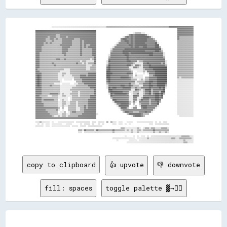
                  ░░░░░░░░░░░░░░░░░░░░░░░░░░░░░░░░░░░░░░░░░░░░░░░░░░░░░░▒▒▒▒▒▒▒▒▒▒▒▒▒▒▒▒▒▒▒▒▒▒▒▒▒▒▒▒▒▒▒▒▒▒▒▒▒▒▒▒▒▒▒▒▒▒▒▒▒▒▒▒▒▒▒▒▒▒▒▒▒▒▓▓▓▓▓▓▓▓▓▓▓▓▓▓▓▓▓▓▓▓▓▓▓▓

                                                                                                                                              ▓▓▓▓▓▓▓▓▓▓▓▓▓▓▓▓

  ████████████████████████████████████████████████████████████                                                                                ▓▓▓▓▓▓▓▓▓▓▓▓▓▓▓▓

  ▓▓▓▓▓▓▓▓▓▓▓▓▓▓▓▓▓▓▓▓▓▓▓▓▓▓▓▓▓▓▓▓▓▓▓▓▓▓▓▓▓▓▓▓▓▓▓▓▓▓▓▓▓▓▓▓▓▓▓▓                                    ░░▒▒▒▒▒▒░░░░                                ▓▓▓▓▓▓▓▓▓▓▓▓▓▓▓▓

  ▓▓▓▓▓▓▓▓▓▓▓▓▓▓▓▓▓▓▓▓▒▒▒▒▓▓▓▓▓▓▓▓▓▓▓▓▓▓▓▓▓▓▓▓▓▓▓▓▓▓▓▓▓▓▓▓▓▓▓▓                              ░░▓▓██▓▓██████████▓▓░░                            ▓▓▓▓▓▓▓▓▓▓▓▓▓▓▓▓

  ▓▓▓▓▓▓▓▓▓▓▓▓▒▒▓▓▓▓▓▓▒▒▒▒▓▓▓▓▓▓▒▒▓▓▓▓▓▓▓▓▓▓▓▓▓▓▓▓▓▓▓▓▓▓▓▓▓▓▓▓                          ░░▓▓██▓▓██▓▓██████████████▓▓░░                        ▓▓▒▒▒▒▒▒▒▒▒▒▒▒▒▒

  ▓▓▓▓▓▓▓▓▓▓▒▒▒▒▓▓▓▓▒▒▓▓▒▒▒▒▓▓▓▓▓▓▓▓▓▓▓▓▒▒▒▒▒▒▓▓▓▓▓▓▓▓▓▓▓▓▓▓▓▓                        ▓▓████▓▓▓▓██▓▓████████████▓▓▓▓▓▓▒▒                      ▓▓▒▒▒▒▒▒▒▒▒▒▒▒▒▒

  ▓▓▓▓▓▓▓▓▓▓▒▒▒▒▒▒▓▓▒▒▒▒▒▒▒▒▓▓▓▓▓▓▓▓▓▓▒▒▒▒▒▒▒▒▓▓▒▒▓▓▓▓▓▓▓▓▓▓▓▓                      ░░▓▓▓▓████▓▓██▓▓████████████▓▓▓▓▓▓▓▓▒▒                    ▒▒▒▒▒▒▒▒▒▒▒▒▒▒▒▒

  ▓▓▓▓▓▓▓▓▒▒▓▓▒▒▓▓▒▒▒▒▒▒▒▒▒▒▓▓▓▓▓▓▓▓▓▓▒▒▒▒▒▒▒▒▓▓▒▒▓▓▓▓▓▓▓▓▓▓▓▓                    ░░▓▓▓▓▓▓▓▓██▓▓██▓▓██████████▓▓▓▓▓▓▓▓▓▓██░░                  ▒▒▒▒▒▒▒▒▒▒▒▒▒▒▒▒

  ▓▓▓▓▓▓▓▓▒▒▒▒▒▒▒▒▒▒▒▒▒▒▒▒▓▓▓▓▓▓▓▓▓▓▓▓▒▒▒▒▒▒▒▒▓▓▒▒▓▓▒▒▒▒▓▓▓▓▓▓                  ░░▓▓▓▓▓▓▓▓▓▓▓▓████▓▓████████████▓▓▓▓▓▓▓▓████                  ▒▒▒▒▒▒▒▒▒▒▒▒▒▒▒▒

  ▓▓▓▓▓▓▒▒▒▒▒▒▒▒▒▒▒▒▒▒▒▒▒▒▒▒▓▓▓▓▓▓▓▓▒▒▒▒▒▒▒▒▒▒▓▓▒▒▓▓▒▒▓▓▓▓▓▓▓▓                ░░▓▓▓▓▓▓▓▓▓▓▓▓▓▓▓▓██▓▓████▓▓▓▓████▓▓▓▓▓▓▓▓████▒▒                ▒▒▒▒▒▒▒▒▒▒▒▒▒▒▒▒

  ▓▓▓▓▓▓▒▒▒▒▒▒▒▒▒▒▒▒▒▒▒▒▒▒▒▒▓▓▓▓▓▓▒▒▒▒▒▒▒▒▒▒▒▒▓▓▒▒▒▒▒▒▒▒▒▒▓▓▓▓              ░░▓▓▓▓▓▓▓▓▓▓▓▓████████████████████████████████████░░              ▒▒▒▒▒▒▒▒▒▒▒▒▒▒▒▒

  ▓▓▓▓▓▓▒▒▒▒▒▒▒▒▒▒▒▒▒▒▒▒▒▒▒▒▓▓▓▓▓▓▒▒▒▒▒▒▒▒▒▒▒▒▓▓▒▒▒▒▒▒▒▒▒▒▓▓▓▓              ▒▒▓▓▓▓▓▓▓▓▓▓██████████████████████▓▓▓▓▓▓▓▓▓▓████▓▓▒▒              ▒▒▒▒▒▒▒▒▒▒▒▒▒▒▒▒

  ▓▓▓▓▒▒▒▒▒▒▒▒▒▒▒▒▒▒▒▒▒▒▒▒▒▒▓▓▓▓▒▒▒▒▒▒▒▒▒▒▒▒▒▒▓▓▒▒▒▒▒▒▒▒▒▒▓▓▓▓              ▓▓▓▓▓▓▓▓▓▓▓▓██████▓▓██████████████████████▓▓▓▓▓▓▓▓▓▓░░            ▒▒▒▒▒▒▒▒▒▒▒▒▒▒▒▒

  ▓▓▓▓▒▒▒▒▒▒▒▒▒▒▒▒▒▒▒▒▒▒▒▒▒▒▒▒▓▓▒▒▒▒▒▒▒▒▒▒▒▒▒▒▓▓▒▒▒▒▒▒▒▒▒▒▓▓▓▓            ░░▓▓▓▓▓▓▓▓▓▓▓▓▓▓████▓▓▓▓▓▓▓▓▓▓▓▓▓▓▓▓▓▓▓▓████▓▓▓▓▓▓▓▓▓▓░░            ▒▒▒▒▒▒▒▒▒▒▒▒▒▒▒▒

  ▓▓▓▓▒▒▒▒▒▒▒▒▒▒▒▒▒▒▒▒▒▒▒▒▒▒▒▒▒▒▒▒▒▒▒▒▒▒▒▒▒▒▒▒▒▒▒▒▒▒▒▒▒▒▒▒▒▒▓▓            ▒▒▓▓▓▓▓▓▓▓▓▓▓▓▓▓▓▓██▓▓▓▓▓▓▓▓▓▓▓▓▓▓▓▓▓▓▓▓▓▓▓▓▓▓▓▓▓▓▓▓▓▓▒▒            ▒▒▒▒▒▒▒▒▒▒▒▒▒▒▒▒

  ▓▓▓▓▒▒▒▒▒▒▒▒▒▒▒▒▒▒▒▒▓▓▓▓▒▒▒▒▓▓▒▒▒▒▒▒▒▒▒▒▒▒▒▒▒▒▒▒▒▒▒▒▒▒░░▒▒▓▓            ▓▓▓▓▓▓▓▓▓▓▓▓▓▓▓▓▓▓██▓▓▓▓▓▓▓▓▓▓▓▓▓▓▓▓▓▓▓▓▓▓▓▓▓▓▓▓▓▓▓▓▓▓▓▓            ▒▒▒▒▒▒▒▒▒▒▒▒▒▒▒▒

  ▓▓▓▓▒▒▒▒▒▒▒▒▒▒▒▒▒▒▒▒▒▒▒▒▒▒▒▒▒▒▒▒▒▒▒▒▒▒▒▒▒▒▒▒░░▒▒▒▒░░░░░░░░▓▓          ░░██▓▓▓▓▓▓▓▓▓▓▓▓▓▓▓▓████▓▓▓▓▓▓░░▒▒▒▒▓▓▓▓▓▓▓▓▓▓▓▓▓▓▓▓▓▓▓▓▓▓░░          ▒▒▒▒▒▒▒▒▒▒▒▒▒▒▒▒

  ▓▓▓▓▒▒▒▒▒▒▒▒▒▒▒▒▓▓▒▒▒▒▒▒▒▒▒▒▒▒▒▒▒▒▒▒▒▒▒▒▓▓▒▒▒▒░░▒▒░░▒▒▒▒▒▒▓▓          ░░▓▓▓▓▓▓▓▓▓▓▓▓▓▓▓▓▓▓▓▓▓▓▓▓▒▒░░░░░░░░▓▓▓▓██▓▓▓▓▓▓▓▓▓▓▓▓▒▒▓▓░░          ▒▒▒▒▒▒▒▒▒▒▒▒▒▒▒▒

  ▓▓▓▓▒▒▒▒▒▒▒▒▒▒▒▒▒▒▓▓▒▒▒▒▒▒▒▒▒▒▒▒▒▒▒▒▒▒▒▒▒▒▒▒▒▒▒▒▒▒░░░░░░▒▒▒▒          ▒▒██▓▓▓▓▓▓▓▓▓▓▓▓▓▓▓▓████▒▒░░▓▓▓▓▒▒░░▓▓▓▓▓▓██▓▓▓▓▓▓▓▓▓▓▓▓▓▓▒▒          ▒▒▒▒▒▒▒▒▒▒▒▒▒▒▒▒

  ▓▓▓▓▒▒▒▒▒▒▒▒▒▒▒▒▒▒▒▒▒▒▒▒▒▒▒▒▒▒▒▒▒▒▒▒▒▒▒▒▒▒▒▒▒▒▒▒▒▒░░░░▒▒▒▒▒▒          ▓▓██▓▓▓▓▓▓▓▓▓▓▓▓▓▓▓▓▓▓░░░░▓▓▓▓▒▒░░░░▓▓▓▓▓▓██████████████████          ▒▒▒▒▒▒▒▒▒▒▒▒▒▒▒▒

  ▓▓▒▒▒▒▒▒▒▒▒▒▒▒▒▒▒▒▒▒▒▒▒▒▒▒▒▒░░░░░░▒▒▒▒▒▒▒▒▒▒▒▒▒▒▒▒░░░░▒▒▒▒▒▒          ▓▓██▓▓▓▓▓▓▓▓▓▓▓▓▓▓▓▓▓▓▒▒░░░░░░░░░░░░▒▒▓▓▓▓▓▓▓▓██████████████          ▒▒▒▒▒▒▒▒▒▒▒▒▒▒▒▒

  ▓▓▓▓▒▒▒▒▒▒▒▒▒▒▒▒▒▒▒▒▒▒▒▒░░░░░░░░░░▒▒▒▒▒▒▒▒▒▒▒▒▒▒▒▒▒▒▒▒▒▒▒▒▒▒          ████▓▓▓▓▓▓▓▓▓▓▓▓▓▓▓▓▓▓▓▓▒▒    ░░░░░░▒▒░░▓▓▓▓▓▓▓▓████████████          ▒▒▒▒▒▒▒▒▒▒▒▒▒▒▒▒

  ▓▓▓▓▓▓▒▒▒▒▒▒▒▒▒▒▒▒▒▒▒▒░░░░▒▒▒▒░░░░▒▒▒▒▒▒▒▒▒▒▒▒▒▒▒▒▒▒▓▓▓▓▓▓▓▓          ██████▓▓▓▓▓▓▓▓▓▓▓▓▓▓████▓▓  ░░      ░░  ░░▓▓▓▓▓▓████████████          ▒▒▒▒▒▒▒▒▒▒▒▒▒▒▒▒

  ▓▓██▓▓▒▒▒▒▒▒▒▒▒▒▒▒▒▒▒▒░░░░▒▒░░░░░░░░▒▒▒▒▒▒▒▒▓▓▓▓▓▓▒▒▓▓▓▓▓▓▓▓          ████▓▓▓▓▓▓▓▓▓▓▓▓▓▓▓▓▓▓▒▒▒▒  ▒▒░░░░░░      ▒▒▒▒▓▓████████████          ▒▒▒▒▒▒▒▒▒▒▒▒▒▒▒▒

  ▓▓██▓▓▒▒▒▒▒▒▒▒▒▒▒▒▒▒▒▒░░░░░░░░░░░░░░░░▒▒▒▒▒▒▓▓▓▓▓▓▓▓▓▓▓▓▓▓▓▓          ████▓▓▓▓▓▓▓▓▓▓████████▓▓▒▒░░░░░░░░░░  ▒▒▒▒▓▓▓▓▓▓▓▓██████████          ▒▒░░▒▒▒▒▒▒▒▒▒▒▒▒

  ▓▓██▓▓▒▒▒▒▒▒▒▒▒▒▒▒▒▒▒▒░░░░  ░░░░░░░░  ▒▒▒▒▒▒▒▒▓▓▓▓▓▓▓▓▓▓▓▓▓▓          ▓▓██▓▓▓▓▓▓▓▓▓▓▓▓▓▓▓▓▓▓▓▓▒▒▒▒▒▒  ░░▒▒░░▒▒▒▒▓▓▓▓▓▓▓▓██████████          ░░░░░░░░░░░░░░░░

  ▓▓██▓▓▒▒▒▒▒▒▒▒▒▒▒▒▒▒▒▒▒▒░░              ▒▒▒▒▒▒▓▓▓▓▓▓▓▓▓▓▓▓▓▓          ▓▓██▓▓▓▓▓▓▓▓▓▓▓▓▓▓▓▓▓▓▓▓▓▓▓▓░░▒▒▒▒▒▒▒▒▓▓▓▓████▓▓▓▓██████████          ░░░░░░░░░░░░░░░░

  ▓▓██▓▓▒▒▒▒▒▒▒▒▒▒▒▒░░░░░░  ░░░░░░░░    ░░░░▒▒▒▒▒▒▓▓▓▓▓▓▓▓▓▓▓▓          ▒▒▓▓▓▓▓▓▓▓▓▓▓▓▓▓▓▓▓▓▓▓██▒▒▒▒░░░░▒▒▒▒▓▓▓▓▓▓██▓▓▓▓▓▓████████▓▓          ░░░░░░░░░░░░░░░░

  ▓▓██▓▓▒▒▒▒▒▒▒▒▓▓▒▒▒▒▒▒▒▒░░░░░░░░░░░░░░░░▒▒▒▒▒▒▒▒▒▒▒▒▓▓▓▓▓▓▓▓          ░░▓▓▓▓▓▓▓▓▓▓▓▓████▓▓▓▓██▓▓▒▒▒▒▒▒░░░░▓▓▓▓▓▓████▓▓▓▓████████▒▒          ░░░░░░░░░░░░░░░░

  ▓▓▓▓▓▓▒▒▒▒▒▒▒▒▒▒▒▒▒▒▒▒▒▒░░░░░░░░░░░░▒▒▒▒▒▒▒▒▒▒▒▒▒▒▒▒▒▒▓▓▓▓▓▓          ░░██▓▓████▓▓▓▓▓▓████████▒▒▒▒▓▓▒▒▒▒▓▓▓▓▓▓▓▓██▓▓▓▓▓▓▓▓██▓▓██░░          ░░░░░░░░░░░░░░░░

  ▓▓▓▓▓▓▒▒▒▒▒▒▒▒▒▒▒▒▒▒▒▒▒▒░░░░░░░░░░▒▒▒▒▒▒▒▒▒▒▒▒▒▒▒▒▒▒▒▒▒▒▒▒▓▓            ████▓▓▓▓▓▓▓▓▓▓▓▓▓▓▓▓▓▓░░░░██▓▓▒▒░░▒▒██████▒▒▓▓▓▓▓▓▓▓▓▓██            ░░░░░░░░░░░░░░░░

  ▓▓▓▓▓▓▒▒▒▒▒▒▒▒▒▒▒▒▒▒▒▒▒▒░░░░░░░░░░░░▒▒▒▒▒▒░░▒▒▒▒▒▒▒▒▒▒▒▒▒▒▓▓            ▓▓████████████▓▓▓▓▓▓░░░░▒▒▒▒▒▒░░░░▒▒▓▓▓▓██▒▒▓▓▓▓▓▓▒▒████            ░░░░░░░░░░░░░░░░

  ▓▓▓▓▓▓▒▒▒▒▒▒▒▒▓▓▓▓▓▓▓▓▒▒░░▒▒░░░░░░▒▒▒▒▒▒▒▒░░▒▒▒▒▒▒▒▒▒▒▒▒▒▒▓▓            ░░██▓▓████████████▓▓  ░░▒▒▒▒▓▓░░░░▒▒▓▓▓▓██▒▒▓▓████▓▓██▒▒            ░░░░░░░░░░░░░░░░

  ▓▓▓▓▒▒▒▒▒▒▒▒░░░░▒▒▒▒▒▒░░░░▒▒▒▒░░░░░░▒▒▒▒▒▒░░▒▒▒▒▒▒▒▒▒▒▓▓▓▓▓▓              ██▓▓▓▓▓▓▓▓▓▓▓▓▓▓▓▓░░░░████▓▓░░░░▓▓▓▓▓▓▓▓▓▓▓▓████▓▓██              ░░░░░░░░░░░░░░░░

  ▓▓▓▓▓▓▒▒▒▒▒▒▒▒▒▒▒▒▒▒▒▒░░░░░░░░░░  ░░▒▒▒▒▒▒▒▒▒▒▒▒▒▒▒▒▒▒▓▓▓▓▓▓              ▒▒▓▓▓▓▓▓▓▓▓▓▓▓▓▓▓▓░░░░▓▓▓▓░░░░▒▒██████▓▓▓▓▓▓████▓▓▓▓              ░░░░░░░░░░░░░░░░

  ▓▓▓▓▓▓▒▒▓▓▓▓▓▓▓▓▓▓▒▒▒▒  ░░▒▒░░░░  ░░▒▒▒▒▒▒▒▒▒▒▒▒▒▒▒▒▓▓▓▓▓▓▓▓                ████▓▓▓▓▓▓▓▓▓▓▓▓░░░░▓▓▓▓░░▒▒██▓▓▓▓▓▓▒▒▓▓▓▓████▓▓                ░░░░░░░░░░░░░░░░

  ▓▓▓▓▓▓▒▒▒▒▒▒▒▒▒▒▒▒▒▒▒▒░░░░▒▒▒▒░░░░▒▒▒▒▒▒░░▒▒▒▒▒▒▒▒▒▒▓▓▓▓▓▓▓▓                ░░██████████████▒▒░░▓▓░░  ▓▓▓▓▓▓▓▓▓▓▒▒▓▓▓▓▓▓██▒▒                ░░░░░░░░░░░░░░░░

  ▓▓▓▓▓▓▓▓▒▒▒▒▒▒▒▒▒▒▒▒▒▒░░░░▒▒▒▒░░░░▒▒▒▒▒▒░░▒▒▒▒▒▒▒▒▒▒▓▓▓▓▓▓▓▓                  ░░▓▓▓▓████████▒▒  ▒▒    ▒▒▓▓▓▓▓▓▓▓▒▒▓▓▓▓▓▓██                  ░░░░░░░░░░░░░░░░

  ▓▓▓▓▓▓▓▓▒▒▒▒▒▒▒▒▒▒▒▒▒▒░░░░▒▒░░░░▒▒▒▒▒▒▒▒░░▒▒▒▒▒▒▓▓▒▒▓▓▓▓▓▓▓▓                    ░░██████████    ░░▒▒  ░░██████▓▓▓▓▓▓▓▓▓▓░░                  ░░░░░░░░░░░░░░░░

  ▓▓▓▓▓▓▓▓▓▓▓▓▓▓▓▓▓▓▓▓▓▓▒▒  ▒▒    ▒▒▒▒▒▒▒▒░░░░▒▒▒▒▓▓▒▒▓▓▓▓▓▓▓▓                      ░░██████▒▒  ░░▓▓▓▓    ▓▓████▓▓▓▓▓▓▓▓░░                    ░░░░░░░░░░░░░░░░

  ▓▓▓▓▓▓▓▓▓▓▒▒▒▒▒▒▒▒▒▒▓▓░░  ░░    ▒▒▒▒▒▒▒▒░░░░▒▒▒▒▓▓▓▓▓▓▓▓▓▓▓▓                        ▒▒▓▓▓▓▓▓▓▓▓▓▓▓▓▓▓▓▓▓▓▓▓▓▓▓▓▓▓▓▓▓░░                      ░░░░░░░░░░░░░░░░

  ▓▓▓▓▓▓▓▓▓▓▓▓▒▒▒▒▒▒▒▒▒▒  ░░░░▒▒  ░░▒▒▓▓▓▓▒▒▒▒▒▒▒▒▓▓▓▓▓▓▓▓▓▓▓▓                          ▒▒████▓▓▓▓▒▒▒▒▒▒▓▓▓▓▓▓██▓▓▓▓░░                        ░░░░░░░░░░░░░░░░

  ▓▓▓▓▓▓▓▓▓▓▓▓▓▓▒▒▒▒▒▒▒▒░░░░▒▒▒▒░░░░▒▒▒▒▒▒▒▒▒▒▒▒▓▓▓▓▓▓▓▓▓▓▓▓▓▓░░                            ▒▒████████████▓▓▒▒▒▒▒▒                            ░░░░░░░░░░░░░░░░

  ▓▓▓▓▓▓▓▓▓▓▓▓▓▓▓▓▒▒░░░░▒▒░░▒▒▒▒░░▒▒▒▒▒▒▒▒▒▒▓▓▓▓▓▓▓▓▓▓▓▓▓▓▓▓▓▓                                  ░░▓▓██████▓▓▒▒                                  ░░░░░░░░░░░░░░

  ▓▓▓▓▓▓▓▓▓▓▓▓▓▓▓▓▓▓▓▓▓▓▓▓▓▓▓▓▓▓▓▓▓▓▓▓▓▓▓▓▓▓▓▓▓▓▓▓▓▓▓▓▓▓▓▓▓▓▓▓                                                                                                

  ░░░░▒▒░░░░░░░░  ░░    ░░░░░░░░░░░░░░░░  ░░░░░░░░░░░░░░  ░░░░  ░░░░░░  ▒▒  ▒▒░░░░  ░░░░    ░░░░░░    ░░░░░░░░░░░░░░░░  ░░  ░░  ░░░░                          

    ░░  ░░  ░░░░  ░░░░░░░░░░    ░░░░░░        ░░  ░░░░░░  ░░    ░░  ░░        ░░░░  ░░░░  ░░  ░░                  ░░░░  ░░░░░░░░░░░░░░                        

  ░░░░░░░░  ░░░░  ░░░░░░░░░░░░░░░░░░  ░░░░░░  ░░░░░░  ░░░░░░░░░░░░░░                                                                                          

                                                                                      ▒▒▒▒░░░░░░░░░░░░▒▒░░  ░░▒▒▒▒░░▒▒▒▒░░░░░░▒▒▒▒▒▒░░                        

                                            ▒▒▒▒░░▓▓▒▒▒▒▒▒▒▒░░▓▓▒▒▒▒▒▒▒▒▒▒▒▒▒▒▓▓▒▒▒▒▒▒▒▒▒▒░░▒▒░░▒▒░░░░▒▒▒▒░░▒▒▒▒▒▒▒▒▒▒▓▓▒▒▒▒▒▒▒▒▒▒▒▒▒▒                        

                                            ░░░░  ░░░░░░░░░░░░░░░░░░░░░░░░░░░░▒▒░░░░░░░░░░░░░░░░▒▒░░░░▒▒░░░░░░░░░░░░░░▒▒░░░░▒▒░░░░▒▒░░                        

                                                                                          ░░      ░░  ░░  ░░░░  ░░  ░░░░░░░░░░░░░░░░░░░░░░░░░░░░░░▒▒▒▒▒▒▒▒░░░░

                                                                              ░░░░░░░░░░░░░░░░░░░░░░  ░░░░░░░░░░▒▒░░░░░░░░░░░░░░░░░░░░░░▒▒▒▒░░░░▒▒▒▒▒▒▒▒▒▒▒▒░░

                                                                                  ░░          ░░░░░░░░  ░░░░░░░░░░░░░░░░░░░░░░░░░░░░░░░░░░░░░░░░░░░░▒▒░░░░░░░░

copy to clipboard
👍 upvote
👎 downvote
fill: spaces
toggle palette ▓→✊🏽