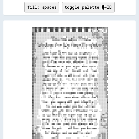
fill: spaces
toggle palette ▓→✊🏽
                                                                                                                            
  ▓▓▓▓████▒▒████▓▓▒▒██████▒▒████████▒▒▓▓████▒▒▓▓████▓▓▒▒▓▓████▒▒▒▒██████▒▒▒▒██████▒▒▒▒████████▒▒██▓▓▓▓▒▒▒▒██▓▓▓▓▓▓▒▒▓▓▒▒▒▒▒▒
  ▒▒▒▒██▓▓  ████░░  ▓▓██▒▒    ██████  ██████    ████░░  ▓▓████    ████▓▓    ██████    ▓▓████    ▒▒░░▒▒░░░░██░░    ░░░░▒▒░░▒▒
  ▒▒▒▒████  ████░░  ████▒▒    ██████  ▓▓████  ░░████░░  ▓▓████    ████▓▓    ██████    ▓▓████    ▓▓░░░░  ░░░░▓▓░░░░  ░░▒▒  ▒▒
  ▓▓▒▒▒▒▒▒░░░░░░░░░░░░░░░░░░░░░░░░░░░░░░░░░░░░░░░░░░░░░░░░░░░░░░░░░░░░░░░░░░░░░░░░░░░░░░░░░░░░░░░░▒▒░░▒▒▒▒▒▒░░░░░░▒▒░░  ░░▒▒
  ██▒▒▒▒░░░░░░░░░░░░░░░░░░░░░░░░░░░░░░░░░░░░░░░░░░░░░░░░░░░░░░░░░░░░░░░░░░░░░░░░░░░░░░░░░░░░░░░░░░▒▒▒▒▒▒▒▒▒▒▒▒░░░░░░▒▒▒▒▒▒▒▒
  ▓▓▒▒▒▒░░░░░░░░░░░░░░░░░░░░░░░░░░░░░░░░░░░░░░░░░░░░░░░░░░░░░░░░░░░░░░░░░░░░░░░░░░░░░░░░░░░░░░░░░░▒▒▒▒░░▒▒▒▒▒▒░░░░░░▒▒▒▒▒▒▒▒
  ▓▓▒▒▒▒░░░░░░░░░░░░░░░░░░░░░░░░▒▒▒▒▒▒░░░░░░░░░░░░░░    ▒▒░░░░░░░░░░▒▒░░░░░░▒▒▒▒▒▒░░  ░░  ░░░░░░░░░░▒▒░░▒▒▒▒▒▒▒▒▒▒░░░░▒▒▒▒▒▒
  ▓▓▒▒▒▒░░░░░░░░░░░░░░░░░░░░░░░░░░▒▒░░▒▒▒▒░░░░░░▒▒▒▒▒▒▒▒░░  ░░░░▓▓▒▒░░░░░░░░░░▒▒░░▒▒▒▒▒▒░░▒▒    ░░░░░░░░░░▒▒▒▒░░░░▒▒░░▒▒▒▒▒▒
  ▓▓▒▒▒▒░░░░░░░░░░░░░░░░░░        ▒▒▒▒▒▒▒▒▒▒▒▒░░░░▒▒▒▒▓▓▒▒  ▓▓▓▓▓▓▒▒▒▒▒▒▒▒  ░░░░░░░░░░▒▒▓▓▒▒▒▒▓▓    ░░  ░░░░░░░░░░░░▒▒▒▒▒▒▒▒
  ▓▓▒▒▒▒░░░░░░░░░░░░░░                                            ░░                                      ░░░░░░░░▒▒▒▒▒▒▒▒▒▒
  ▓▓▒▒▒▒░░▒▒░░░░▒▒░░  ░░▓▓            ░░▒▒          ▒▒  ░░      ░░░░░░          ░░▒▒▒▒░░          ▒▒░░  ▒▒░░░░░░░░▒▒▒▒▒▒▓▓▒▒
  ▓▓▒▒░░░░░░▒▒▒▒▒▒▒▒▒▒░░▓▓░░▒▒▒▒▓▓▒▒  ▒▒░░▒▒░░▓▓▒▒  ▒▒░░  ▓▓▒▒  ▒▒░░▒▒▓▓▒▒▒▒░░▓▓  ▒▒░░░░▒▒░░░░▒▒▒▒░░▓▓▒▒▓▓░░▒▒▒▒▒▒░░▒▒▒▒▒▒▒▒
  ▓▓▒▒░░░░░░██▒▒░░▒▒░░▓▓▒▒▒▒░░▒▒▒▒▒▒  ▒▒    ░░░░    ▒▒██▒▒  ▒▒  ░░  ▒▒▒▒░░▓▓  ░░░░▒▒░░░░▒▒    ░░▓▓  ▒▒▒▒▒▒▓▓░░▒▒░░░░░░▒▒░░▒▒
  ▓▓▒▒░░░░░░░░░░░░░░░░  ░░    ░░░░                  ░░    ▒▒              ░░░░  ░░  ░░  ░░      ▒▒░░  ░░░░░░░░░░░░░░▒▒▒▒▒▒▒▒
  ▓▓▒▒▒▒░░░░░░░░░░░░                                                                                      ░░░░░░░░░░▒▒░░░░▒▒
  ▓▓▒▒▒▒░░░░░░░░░░░░          ░░            ▒▒░░                                                            ░░░░░░░░░░▒▒░░▒▒
  ▓▓░░░░░░░░░░░░░░░░░░▒▒▒▒▒▒  ▒▒░░░░▒▒▒▒▒▒  ░░▒▒  ▓▓▒▒▒▒░░  ▒▒░░░░░░  ░░▒▒    ▒▒░░░░░░▓▓▒▒░░▒▒░░░░    ░░    ░░░░░░░░░░▒▒▒▒  
  ▓▓▒▒░░░░░░░░░░░░▒▒▒▒░░▒▒▒▒  ░░░░▒▒▒▒▒▒░░  ▒▒▒▒  ░░░░  ░░  ▒▒▒▒▒▒░░  ▒▒▒▒░░  ▒▒░░░░▓▓▒▒░░▒▒░░░░░░  ░░      ░░░░░░░░░░▒▒▒▒▒▒
  ▓▓░░░░░░░░░░░░░░░░░░            ░░          ░░░░                                            ░░          ░░  ░░░░░░░░▒▒░░▒▒
  ▓▓▒▒░░▒▒░░░░░░░░░░▓▓▒▒▒▒▒▒▓▓  ░░░░▒▒▓▓▓▓▒▒  ▓▓▒▒▒▒▒▒  ▒▒▒▒▒▒▒▒░░▒▒▒▒▒▒▒▒  ▒▒▒▒▒▒▓▓▒▒▓▓▒▒  ░░▒▒░░▓▓▒▒▒▒▒▒▒▒░░░░░░░░░░▒▒▒▒▒▒
  ██▒▒▒▒▒▒░░░░░░░░░░░░░░░░  ░░        ▒▒░░░░  ░░░░░░░░  ▒▒░░░░▒▒░░░░░░░░▓▓    ░░▒▒░░░░░░░░  ░░░░  ▒▒░░░░░░▒▒░░░░░░░░░░▒▒▒▒▒▒
  ▓▓▒▒▒▒░░░░░░░░░░░░      ░░░░  ▒▒▒▒                        ░░        ▒▒░░    ░░        ░░░░  ░░              ░░░░░░░░▒▒▒▒▒▒
  ▓▓▒▒▒▒░░░░░░░░░░▒▒▒▒▒▒░░▒▒░░░░▒▒  ▒▒██▒▒  ▒▒▓▓▒▒░░▓▓  ▒▒▓▓▒▒▒▒    ▓▓▓▓▒▒▒▒▓▓▒▒▒▒▓▓░░  ░░░░  ▒▒░░░░▒▒▓▓▓▓░░░░░░░░░░░░░░░░  
  ▓▓▒▒░░░░░░░░░░░░▒▒░░    ░░░░      ░░░░░░        ░░        ░░  ░░  ░░  ░░░░  ░░        ░░░░  ░░        ░░  ░░░░░░░░░░░░▒▒  
  ██▒▒▒▒░░░░░░░░░░▒▒      ▒▒                                                        ░░                      ░░░░░░░░░░░░▒▒▒▒
  ▓▓▒▒▒▒░░░░░░░░░░▒▒▒▒  ░░▒▒▓▓▒▒▒▒▓▓██▒▒  ▓▓▒▒  ░░▓▓    ▓▓▒▒▒▒▒▒    ▓▓░░▒▒▒▒▒▒    ██▒▒▒▒▒▒░░  ▒▒▒▒▒▒░░▒▒  ░░░░░░░░░░░░▒▒▒▒▒▒
  ▓▓▒▒░░░░░░░░░░░░░░░░                                  ▒▒            ░░▒▒                      ░░        ░░░░░░░░░░░░▒▒▒▒▒▒
  ▓▓▒▒░░░░░░░░░░░░░░░░░░░░  ░░░░    ░░░░        ▓▓    ░░    ░░    ▒▒░░      ░░▒▒          ▒▒    ░░░░    ░░  ░░░░░░░░░░▒▒▒▒▒▒
  ▓▓▒▒░░░░░░░░░░░░░░░░    ▒▒▓▓▓▓░░  ▓▓▒▒▓▓░░  ▒▒▒▒    ░░▒▒▒▒      ▒▒▒▒▒▒░░▓▓▒▒▒▒    ▒▒░░▒▒▒▒      ░░▒▒▓▓▒▒  ░░░░░░░░░░▒▒▒▒██
  ▒▒▒▒░░░░░░░░░░░░░░░░                ░░▒▒                                                                    ░░░░░░░░▒▒▒▒▒▒
  ▓▓░░▒▒░░░░░░░░░░░░░░    ░░░░░░░░░░░░▒▒  ░░░░▒▒            ░░▒▒▒▒  ░░        ░░      ░░▒▒    ░░░░  ░░    ░░░░░░░░░░░░▒▒▒▒██
  ▓▓▒▒▒▒░░░░░░░░░░▒▒▒▒▓▓▓▓▒▒░░  ░░░░░░░░  ▒▒▒▒▒▒▒▒░░  ▒▒▒▒  ██▒▒▒▒  ▒▒░░░░░░▒▒░░    ▒▒░░▒▒░░  ░░░░▒▒▓▓    ░░░░░░░░░░░░▒▒▒▒  
  ▓▓▒▒░░░░░░░░░░░░░░░░▒▒▒▒        ░░                                                          ░░            ░░░░░░░░░░▒▒▒▒▒▒
  ▓▓▒▒▒▒░░░░░░░░░░░░▒▒░░░░▒▒░░░░  ▒▒▒▒░░░░░░  ▒▒░░      ░░░░░░    ▒▒░░  ░░  ░░░░░░░░▒▒    ░░▒▒░░░░░░  ▒▒▒▒░░░░░░░░░░▒▒▒▒▒▒▒▒
  ▓▓▒▒▒▒░░░░░░░░░░▒▒▓▓▒▒▒▒▓▓▒▒░░  ▒▒  ▒▒▒▒░░  ▒▒░░░░        ░░░░  ░░░░░░░░  ░░░░  ░░░░    ░░▒▒░░      ▒▒▒▒░░░░░░░░░░░░▒▒▒▒  
  ▓▓▒▒▒▒░░░░░░░░░░░░░░                    ░░▒▒  ░░                                                    ░░░░░░░░░░░░░░░░▒▒▒▒  
  ▓▓░░░░░░░░░░░░░░░░▓▓▒▒░░░░▒▒▒▒░░░░▒▒▒▒  ▒▒░░▒▒  ░░▒▒░░░░    ░░▒▒░░░░░░▒▒░░░░  ▒▒▒▒░░▒▒░░  ▒▒▒▒░░░░  ▒▒░░▒▒░░░░░░░░░░▒▒▒▒▒▒
  ▓▓░░░░░░░░░░░░░░▒▒░░▒▒░░  ▒▒▒▒    ▒▒░░    ░░░░    ░░          ░░    ░░  ░░    ▒▒░░░░░░░░  ░░░░  ░░  ▒▒░░░░░░░░░░░░░░▒▒▒▒▒▒
  ██░░░░░░░░░░░░░░░░    ░░                ░░                                                            ░░  ░░░░░░░░░░░░▒▒  
  ▓▓░░░░░░░░░░░░░░▒▒░░  ▒▒▓▓▒▒▒▒▒▒▒▒  ▒▒▒▒░░  ░░▓▓▓▓░░    ░░    ░░▒▒▒▒░░░░░░▒▒▒▒  ▒▒▒▒▒▒▓▓▒▒  ░░▒▒▓▓░░▒▒▒▒▒▒░░░░░░░░░░▒▒▒▒▒▒
  ▓▓░░░░░░░░░░░░░░░░░░  ░░  ░░░░  ░░  ░░      ░░░░                ░░      ░░░░░░  ░░░░░░░░▒▒    ░░  ░░░░░░░░░░░░░░░░░░▒▒▒▒  
  ▓▓░░░░░░░░░░░░  ░░          ░░░░                                                      ░░░░          ░░░░  ░░░░░░░░░░░░▒▒▒▒
  ▓▓░░░░░░░░░░░░  ▒▒▒▒▒▒░░░░  ░░░░  ░░▒▒▒▒▒▒░░░░▒▒  ▒▒░░▒▒▒▒▒▒▒▒▓▓▓▓▓▓▒▒  ▒▒░░▓▓▓▓▓▓  ▒▒▒▒▓▓▒▒▓▓▒▒▒▒░░░░░░░░░░░░░░░░░░░░▒▒▒▒
  ▓▓░░░░░░░░░░    ░░░░              ░░  ░░░░                  ░░░░                    ▒▒  ░░    ░░▒▒  ░░░░░░░░░░░░░░░░░░▒▒  
  ██░░░░░░░░░░      ░░░░    ░░▒▒        ▒▒                          ░░            ░░▒▒            ▒▒    ▒▒▒▒░░░░░░░░░░░░▒▒▒▒
  ▓▓░░░░░░░░░░  ░░  ░░░░    ▒▒░░▓▓░░░░  ▓▓░░▒▒░░      ▒▒▓▓▒▒▒▒▒▒  ██▒▒▒▒▒▒▓▓░░  ▒▒▒▒▒▒▒▒░░░░▒▒  ░░▒▒▒▒▓▓  ▒▒░░░░░░░░░░░░▒▒▒▒
  ▓▓░░░░░░░░░░                    ░░░░                                                                    ░░░░░░░░░░░░░░░░▒▒
  ██░░░░░░░░░░  ░░░░░░            ░░                        ░░▒▒▒▒          ░░  ░░  ▒▒      ░░▒▒      ░░░░  ░░░░░░░░░░░░░░▒▒
  ██░░░░░░░░░░    ░░▒▒▒▒▓▓░░    ██▒▒▓▓░░  ▒▒▓▓▓▓▓▓▓▓░░██  ▓▓▓▓▒▒▒▒    ██▒▒▓▓▒▒  ▒▒▒▒▒▒▓▓▓▓▓▓░░▒▒░░▓▓░░░░░░░░░░░░░░░░░░░░░░██
  ▓▓░░░░░░░░░░                  ▒▒            ▒▒      ░░              ░░                ▒▒      ░░░░  ░░░░    ░░░░░░░░░░░░▒▒
  ██░░░░░░░░░░░░        ▒▒░░░░    ░░  ░░      ░░        ░░▒▒  ░░  ░░░░░░░░  ▒▒░░  ░░      ▒▒░░░░░░░░░░░░        ░░░░░░░░░░▒▒
  ▓▓░░░░░░░░░░░░        ░░░░▒▒  ░░▒▒▒▒▒▒  ██▒▒▓▓▒▒  ▒▒▒▒▓▓▓▓▒▒░░  ▒▒▒▒▒▒▒▒  ▒▒▒▒▒▒░░  ░░▒▒▒▒░░░░░░▓▓▒▒░░        ░░░░░░░░░░▒▒
  ▓▓░░░░░░░░░░░░                                                  ▒▒                                            ░░░░░░░░░░▒▒
  ▓▓░░░░░░░░    ░░░░▒▒▒▒▒▒▒▒░░    ░░▒▒▒▒░░    ░░▒▒▒▒    ▒▒▒▒░░░░░░  ░░░░▒▒▒▒▒▒░░░░░░▒▒░░░░░░  ░░░░░░  ░░░░░░      ░░░░░░░░▒▒
  ▓▓░░░░░░░░      ▒▒░░▒▒▒▒░░░░░░  ▒▒▒▒░░░░  ▒▒▒▒░░▒▒    ▒▒▒▒░░░░▒▒  ░░  ▒▒░░░░▒▒▒▒▒▒▒▒▒▒▒▒░░      ▒▒  ▒▒▒▒░░  ░░░░░░░░░░░░▒▒
  ▓▓░░░░░░░░                      ▒▒        ▒▒░░                                                                ░░░░░░░░▒▒▒▒
  ▒▒░░░░░░░░      ░░▒▒  ░░░░░░░░  ▒▒▓▓░░▒▒░░▒▒░░░░  ▒▒▒▒░░  ▒▒░░▒▒▒▒▒▒░░  ▒▒░░▒▒▒▒    ▒▒▓▓  ░░▒▒▒▒  ░░░░        ░░▒▒▓▓░░░░▒▒
  ▓▓░░░░░░  ░░    ░░▒▒    ▒▒▒▒░░  ░░░░░░░░  ▒▒  ░░  ░░░░    ░░░░▓▓░░░░    ░░░░▒▒░░    ░░▒▒  ░░▒▒░░  ▒▒░░        ▒▒░░░░░░░░▒▒
  ▒▒░░░░░░                                        ░░  ░░░░      ░░░░      ░░  ░░░░            ░░░░              ▒▒▒▒▒▒▒▒▒▒▒▒
  ▒▒░░░░░░░░░░    ▓▓▓▓░░▒▒▓▓▒▒    ░░▓▓░░▓▓▒▒  ░░      ██░░▒▒░░▓▓  ▒▒▒▒▒▒  ▒▒░░░░▒▒░░▓▓▒▒  ░░▒▒▒▒▓▓▒▒▒▒▒▒▓▓      ▓▓░░▒▒    ▒▒
  ▒▒░░░░░░░░░░░░  ░░    ░░  ▒▒    ░░  ░░  ▒▒    ░░    ░░  ░░  ░░  ░░  ▒▒  ░░░░  ░░░░  ░░    ░░░░░░░░    ░░    ░░▒▒░░▒▒▒▒░░▒▒
  ▒▒░░░░░░░░░░░░  ░░░░░░▒▒  ░░            ░░                ░░    ░░  ░░      ░░                ░░    ░░░░    ░░░░░░░░░░░░▒▒
  ▒▒░░░░░░░░░░░░  ▒▒░░░░░░▓▓    ░░▓▓▓▓  ░░▒▒▓▓▒▒    ▒▒▒▒▓▓▓▓▒▒  ▒▒▒▒▒▒▒▒░░  ▓▓▒▒██▒▒▓▓▒▒▒▒░░  ██▒▒▓▓  ░░░░░░  ░░▒▒░░░░░░▒▒▒▒
  ▓▓░░░░░░        ░░░░                              ░░      ░░  ░░          ░░░░      ░░              ░░░░    ░░▒▒▒▒▒▒▒▒▒▒▒▒
  ▒▒░░░░▒▒▒▒░░  ░░░░░░            ▒▒          ░░              ░░▒▒  ▒▒                    ▒▒                  ░░░░░░▒▒▒▒░░▒▒
  ▒▒░░▒▒▒▒░░      ▒▒▒▒░░▓▓▓▓██    ▒▒▒▒▒▒  ▓▓▒▒▒▒░░          ▓▓▒▒▒▒  ▒▒▒▒▒▒▒▒░░  ▓▓▒▒▓▓▒▒  ██▒▒▒▒░░▒▒▓▓▓▓▒▒  ░░░░░░░░░░░░▒▒▒▒
  ▓▓░░░░▒▒░░  ░░                        ░░▒▒                                    ▒▒                            ░░░░░░░░░░░░▒▒
  ▓▓░░░░░░░░          ▒▒░░  ░░  ░░▒▒    ░░              ░░                ▒▒░░░░          ░░    ░░            ░░░░░░░░░░░░▒▒
  ██▓▓▒▒░░▒▒▒▒░░      ▒▒▒▒▒▒    ▓▓▒▒▓▓▒▒▓▓▒▒▒▒░░  ▒▒▓▓▒▒▒▒  ▒▒▓▓▒▒  ▓▓▓▓▓▓▒▒  ░░▒▒▒▒  ░░▓▓▒▒▓▓░░░░          ░░░░▒▒▒▒▒▒▒▒░░▒▒
  ▓▓░░▒▒▒▒▒▒▒▒░░░░                        ▒▒                                                              ░░▒▒▒▒░░▒▒▒▒▒▒░░▒▒
  ▓▓▒▒▒▒▒▒▒▒▒▒░░▒▒░░                  ░░▒▒▒▒                                        ░░  ░░░░            ░░░░▒▒▒▒░░▒▒▒▒▒▒░░▒▒
  ▓▓▒▒▒▒▒▒▒▒▒▒░░░░░░            ░░▒▒▒▒░░░░▒▒            ░░░░░░░░          ░░░░                  ░░░░░░░░░░░░▒▒░░░░▒▒▒▒▒▒░░▒▒
  ▓▓▒▒▒▒░░▒▒▒▒▒▒░░░░░░░░░░    ░░▒▒░░▒▒▒▒░░▒▒          ░░░░░░░░░░░░    ░░▒▒▒▒▒▒▒▒▒▒▒▒    ░░░░░░  ░░░░░░░░░░▒▒░░░░▒▒▒▒▒▒▒▒▒▒▒▒
  ▓▓▒▒░░▒▒▒▒▒▒▒▒░░░░░░░░▒▒░░░░▒▒▒▒▒▒░░░░▒▒▒▒      ░░▒▒░░░░░░░░░░▒▒░░░░▒▒░░▒▒▒▒░░░░▒▒░░▒▒▒▒  ░░░░░░░░░░░░▒▒░░░░░░░░░░▒▒▒▒▒▒▒▒
  ▓▓░░  ░░▒▒▒▒░░▒▒░░▒▒░░▒▒░░░░▒▒▒▒░░░░▓▓▒▒▒▒░░░░▒▒▒▒▒▒░░░░░░░░░░░░░░  ░░▒▒▒▒▒▒▒▒▒▒░░▒▒▒▒▒▒░░░░░░░░░░░░▒▒▒▒▒▒▒▒▒▒▒▒▒▒▒▒░░░░▒▒
  ▓▓  ░░░░▒▒░░░░░░▒▒░░▒▒░░▒▒░░░░░░▒▒▒▒▒▒▒▒▓▓░░░░░░▒▒▒▒▒▒▒▒░░░░  ░░░░▒▒▒▒▒▒▒▒▒▒░░░░▒▒▒▒▒▒▒▒░░▒▒░░▒▒░░░░▒▒▒▒▒▒▒▒▒▒▒▒▒▒▒▒▒▒░░  
  ▓▓░░░░░░░░░░▒▒░░▒▒  ░░▒▒▓▓░░░░░░▒▒▒▒▒▒▒▒▒▒  ▒▒░░▒▒▒▒▒▒▒▒░░▒▒░░░░░░▒▒░░▒▒▒▒▒▒▒▒▒▒▒▒▒▒▒▒▒▒▒▒▒▒░░░░░░░░▒▒▒▒▒▒▒▒░░▒▒▒▒░░░░░░██
  ▓▓░░▒▒░░▒▒▒▒░░▒▒▒▒░░░░░░▒▒▒▒░░░░▒▒▒▒▒▒▒▒▒▒▒▒░░▒▒▒▒▒▒░░▒▒░░▒▒▒▒░░░░░░░░▒▒░░▓▓▒▒▒▒▒▒▒▒▒▒▒▒▒▒▒▒░░░░░░▒▒░░▒▒▒▒▒▒▒▒▒▒░░░░░░░░▒▒
  ▓▓░░  ░░▒▒▒▒▒▒▒▒▒▒░░▒▒░░▒▒▓▓░░▓▓▒▒▒▒▒▒▒▒▒▒▒▒▒▒▒▒▒▒▒▒▒▒░░░░▒▒▒▒░░░░░░░░▒▒▓▓▒▒▒▒▒▒▒▒▒▒▒▒▒▒▓▓▒▒▒▒▒▒▒▒▒▒▒▒▒▒▓▓▒▒▒▒░░░░░░░░░░▒▒
