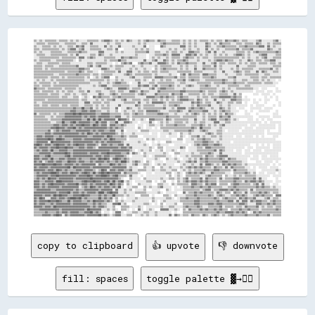
▒▒░░▒▒░░▒▒▒▒▒▒▒▒░░▒▒▒▒▒▒░░▒▒░░▒▒░░░░░░▒▒▒▒▒▒▒▒░░▒▒▓▓▓▓▒▒░░▒▒░░▒▒░░▓▓▒▒░░░░▒▒░░▒▒▓▓▒▒▒▒░░▓▓▒▒▒▒░░░░▒▒▒▒▒▒░░▒▒░░▒▒░░▒▒░░▒▒▒▒▒▒░░▒▒░░▒▒▒▒░░▓▓▒▒▒▒▓▓▒▒░░▒▒▒▒░░░░░░▒▒▓▓░░░░░░░░▒▒▓▓░░
░░▒▒▒▒▒▒░░▒▒▒▒▒▒▒▒░░░░▒▒▒▒▒▒▒▒░░░░▒▒▒▒░░▓▓░░░░░░░░░░▒▒░░░░▒▒▒▒░░░░░░░░░░░░▒▒░░▒▒░░░░░░░░░░▒▒▓▓▒▒▒▒▒▒▒▒▒▒░░▒▒░░▒▒░░▒▒░░░░░░▓▓▒▒░░▒▒░░▓▓▒▒▒▒▒▒░░░░▒▒▒▒░░▒▒▒▒▒▒░░▓▓▒▒░░░░▒▒░░▒▒▒▒▒▒
▒▒░░░░▒▒▒▒▒▒░░▒▒░░▒▒░░░░▒▒▒▒░░▓▓▒▒▓▓░░░░▒▒▒▒▒▒░░░░▓▓░░▒▒░░░░▓▓░░░░░░░░▒▒░░░░░░▓▓  ░░░░    ▓▓▒▒░░░░░░░░░░▓▓▓▓░░▒▒░░▒▒░░░░░░▓▓▒▒░░░░▒▒▒▒▓▓▒▒▒▒▒▒▒▒░░▒▒▒▒▓▓▒▒▒▒▒▒▒▒▓▓▓▓░░▓▓░░▒▒░░░░
▒▒▒▒░░▒▒▒▒▒▒▒▒▒▒▒▒░░▒▒░░▒▒▓▓▓▓░░▒▒▓▓░░░░▒▒▒▒▒▒▒▒░░░░▒▒▒▒░░▓▓    ░░░░░░░░▒▒░░▒▒░░▒▒░░░░    ░░░░░░▒▒░░▒▒░░░░▒▒░░▒▒░░░░▒▒░░░░▓▓░░▒▒░░▒▒░░░░▒▒▒▒▒▒▒▒▓▓░░▒▒▒▒▒▒▓▓░░░░░░░░░░▓▓▒▒░░░░▒▒
▒▒░░▒▒░░░░░░▒▒▒▒▒▒▒▒░░░░▒▒▒▒▒▒▒▒▓▓▒▒▒▒░░░░░░░░▓▓▓▓░░░░░░░░▒▒░░▒▒░░░░░░░░▒▒▒▒▒▒▒▒▓▓░░░░▒▒▒▒░░░░▒▒░░▒▒▒▒░░▒▒░░░░▓▓▓▓▒▒▒▒░░░░▒▒▓▓░░▓▓░░░░▒▒░░░░░░░░▒▒▒▒▒▒░░▒▒░░▒▒▓▓▒▒▒▒▒▒▒▒▒▒▒▒▓▓▒▒
░░▒▒▒▒▒▒░░░░▒▒▒▒▒▒▒▒▒▒▒▒░░▒▒░░▓▓░░░░░░░░▒▒▒▒░░▓▓▒▒░░░░▒▒░░░░░░░░░░░░░░░░▒▒░░░░░░  ░░░░▒▒▒▒▒▒▓▓▒▒░░▓▓▓▓▓▓░░░░▓▓▓▓▒▒▓▓░░▒▒░░▒▒░░░░▒▒░░▒▒░░▒▒░░░░▒▒▓▓▓▓▒▒░░▒▒░░░░░░▒▒▓▓▓▓░░░░░░▒▒▒▒
░░░░▒▒▒▒▒▒▒▒▒▒▒▒▒▒░░▒▒▒▒▒▒▒▒▒▒░░▓▓▓▓░░▒▒▓▓▒▒░░░░░░▒▒▒▒▒▒▒▒░░░░▓▓▒▒▒▒▓▓▒▒▒▒░░░░░░  ░░▒▒░░▒▒░░░░▒▒░░▒▒▒▒▒▒░░▒▒▓▓▒▒▒▒░░▒▒░░▒▒▒▒░░░░▒▒▒▒▒▒▒▒▒▒▒▒▒▒▒▒▒▒░░▒▒░░▒▒░░░░▒▒░░▒▒▓▓░░░░▒▒▒▒▒▒
▒▒░░▒▒▒▒▒▒▒▒░░░░▒▒▒▒▒▒▒▒▒▒▒▒░░  ▒▒░░░░░░░░░░░░░░░░▒▒░░▒▒▒▒▒▒██▒▒▒▒░░░░░░░░░░░░▓▓░░░░▒▒▓▓░░░░▓▓▒▒░░▒▒░░▒▒▒▒▓▓▒▒░░░░░░▒▒░░░░░░▒▒░░▒▒▓▓▓▓▒▒▓▓▒▒▒▒░░░░▒▒░░░░▓▓▒▒░░▒▒▒▒░░▒▒▒▒▓▓▓▓░░░░
░░▒▒▒▒░░░░▒▒▒▒▒▒▒▒░░▒▒▒▒▒▒░░░░░░░░░░░░▒▒▒▒░░▒▒▒▒▒▒▒▒░░░░  ░░  ▒▒▓▓▒▒▓▓    ▒▒▓▓▒▒▒▒▓▓░░░░▓▓▓▓▓▓▒▒░░▒▒░░▓▓▒▒▒▒▓▓▒▒▒▒▒▒░░░░▓▓░░░░▒▒▓▓░░▒▒▒▒░░▒▒▒▒▒▒░░▒▒░░▒▒░░▒▒▒▒░░▒▒▒▒▒▒░░▒▒▒▒░░▒▒
▒▒▒▒▒▒░░▒▒▒▒▒▒░░░░▒▒▒▒▒▒▒▒▒▒▒▒▓▓░░░░░░▒▒▓▓░░▒▒▓▓░░░░░░▒▒░░▒▒▒▒▒▒░░░░░░▒▒░░░░▒▒░░░░░░░░▒▒░░▒▒▒▒▒▒▒▒░░░░░░▒▒░░▒▒░░░░▒▒░░░░▒▒▒▒▒▒░░▓▓░░▒▒░░░░░░░░░░▓▓░░░░░░▒▒▒▒▒▒░░░░░░░░░░░░▒▒▒▒▒▒
▒▒▒▒▒▒░░▒▒░░▒▒▒▒▒▒▒▒▒▒▒▒▒▒▒▒▒▒▒▒▓▓▓▓▒▒▒▒  ░░░░░░▓▓▓▓▒▒░░░░▒▒▒▒░░░░░░▒▒░░▒▒░░░░▒▒░░░░  ▒▒░░▒▒▓▓▒▒▒▒▒▒▒▒░░▒▒░░▒▒░░░░▓▓░░░░▓▓▒▒▒▒▒▒▒▒░░▒▒░░░░░░▒▒░░▒▒░░▒▒▒▒▒▒▒▒░░░░▒▒▒▒▒▒▒▒▓▓░░▒▒░░
▒▒▒▒▒▒▒▒▒▒▒▒▒▒▒▒▒▒▒▒▒▒░░▒▒▒▒▒▒▒▒▓▓▒▒░░▒▒▒▒░░░░  ░░▒▒▒▒▒▒▒▒░░▓▓░░░░▓▓▓▓░░░░▒▒░░▒▒▒▒░░▒▒▒▒░░▒▒▒▒▒▒░░░░░░▒▒▒▒▒▒▒▒▒▒░░▒▒▒▒▒▒░░░░░░░░▒▒░░░░▓▓░░░░░░▒▒▓▓▒▒░░▒▒▒▒░░░░▓▓░░▓▓▒▒░░░░▒▒▒▒░░
▒▒▒▒▒▒▒▒▒▒▒▒▒▒░░░░▒▒▒▒▒▒▒▒▒▒▒▒▓▓▒▒▒▒▒▒▒▒░░▒▒▒▒░░▒▒▒▒▒▒▒▒░░░░░░░░▒▒▓▓▒▒░░▒▒▒▒▒▒▒▒▒▒▒▒░░▒▒░░░░░░░░▒▒░░░░  ▒▒▓▓░░▓▓▒▒▒▒▒▒░░▓▓▓▓▒▒▒▒▒▒░░░░░░▒▒░░░░░░▒▒▒▒░░▒▒▒▒▒▒▒▒▒▒░░░░▒▒▒▒░░░░░░░░
▒▒▒▒▒▒▒▒▒▒░░▒▒▒▒▒▒░░▒▒░░▒▒▒▒▒▒▒▒▒▒▒▒░░▒▒  ░░▒▒░░▒▒▓▓▓▓    ▒▒░░░░░░░░▒▒▓▓░░░░░░▒▒▒▒▒▒░░▓▓▓▓▓▓▒▒▒▒▒▒▒▒▓▓░░▒▒▒▒░░▒▒▒▒▒▒▒▒░░▒▒▒▒▒▒▓▓▒▒░░░░░░░░▒▒▒▒▓▓░░░░░░░░░░▒▒▒▒▒▒░░▒▒▒▒░░▒▒▒▒▒▒▒▒
░░▒▒░░▒▒░░░░▒▒░░▒▒▒▒▒▒▒▒▒▒▒▒▒▒▒▒▒▒▒▒░░░░▒▒▒▒▒▒▒▒▒▒░░▒▒░░░░▒▒░░▒▒░░░░░░░░▒▒▒▒░░▒▒░░  ▒▒░░░░▒▒░░▒▒▒▒░░░░▒▒▒▒▓▓░░▒▒▓▓▒▒▒▒░░░░▒▒▒▒▒▒▒▒▒▒▒▒▓▓▒▒░░░░▒▒░░░░▒▒▒▒░░░░▒▒▒▒░░▒▒░░▒▒░░░░  ░░
▒▒░░▒▒▒▒▒▒▒▒░░▒▒░░▒▒▒▒▒▒▒▒▒▒▒▒▒▒▒▒▒▒▒▒▒▒░░░░░░▒▒░░░░▒▒░░▒▒▓▓▓▓▒▒▒▒░░  ░░░░▓▓░░░░░░▒▒▒▒░░▒▒▒▒▒▒▒▒▒▒▒▒░░░░▒▒▒▒░░░░░░░░▒▒▒▒▒▒▒▒▒▒░░▒▒▒▒▒▒▓▓▒▒▒▒▒▒▓▓▒▒▒▒▒▒░░▒▒▒▒▒▒▒▒▒▒░░▒▒▒▒▒▒░░░░  
▒▒▒▒░░▒▒▒▒▒▒░░▒▒▒▒▒▒▒▒▒▒▒▒▒▒▒▒▒▒░░░░░░░░░░▒▒░░▒▒▓▓▓▓░░░░▒▒▒▒▒▒▒▒▒▒▒▒░░░░░░▓▓▒▒▓▓▓▓░░▒▒▓▓░░▒▒▒▒▒▒▓▓▒▒░░▒▒░░░░▒▒▓▓▒▒░░░░▒▒▒▒▓▓▒▒░░░░▒▒░░░░░░▒▒▒▒▒▒▒▒░░░░▒▒▒▒░░░░░░░░░░░░░░░░░░    
▓▓▒▒▒▒▒▒░░▒▒▒▒▒▒▒▒▒▒░░▒▒▒▒▒▒▒▒░░▒▒░░░░░░░░░░░░░░░░▒▒▓▓▒▒░░░░▓▓▓▓▓▓▒▒░░▒▒▒▒▒▒░░░░░░▒▒▓▓░░▒▒▓▓▓▓▒▒▒▒▒▒░░░░░░▒▒░░░░░░░░░░▒▒▒▒▒▒▒▒▒▒▒▒░░░░▒▒░░▒▒░░░░▒▒▒▒▒▒▒▒▒▒▒▒░░░░  ░░░░      ░░  
▒▒▒▒░░▒▒▒▒▒▒▒▒░░▒▒░░▒▒░░▒▒▒▒░░░░▒▒▒▒░░▓▓░░░░▒▒▒▒░░░░░░▒▒▒▒░░▒▒▒▒░░░░▓▓▓▓▒▒░░▓▓▒▒▒▒░░░░░░▓▓▒▒▒▒▒▒▒▒▒▒▒▒▒▒▓▓▓▓▒▒▒▒▒▒▒▒▒▒▓▓▒▒░░▒▒▒▒▒▒░░▒▒▓▓▒▒░░▒▒░░░░░░░░░░░░░░  ░░░░░░  ░░░░  ░░░░
▒▒▒▒▒▒▒▒▒▒░░▒▒▒▒▒▒░░░░▒▒▒▒░░▒▒░░░░▒▒▒▒░░░░░░░░▓▓▒▒░░░░▒▒▓▓▒▒░░▒▒▒▒▒▒▒▒▒▒░░▒▒▓▓▒▒░░░░░░▓▓▒▒▒▒▒▒▒▒░░▓▓▒▒▒▒▓▓░░░░▒▒▒▒▒▒▒▒░░▒▒░░▒▒▒▒░░░░▒▒▒▒▒▒░░░░▓▓░░▒▒        ░░░░  ░░░░░░  ░░    
▒▒▒▒▒▒▒▒▒▒▒▒▒▒▒▒▒▒░░▒▒▒▒░░░░▒▒▒▒  ░░▒▒░░  ▓▓▒▒▓▓▒▒▒▒▒▒░░▒▒▒▒▓▓▒▒▒▒▒▒▒▒▒▒░░░░░░░░▓▓▓▓▓▓▒▒▒▒▓▓▒▒▓▓▒▒▒▒░░▒▒▓▓▒▒▒▒░░░░░░▒▒░░▒▒▒▒░░▒▒▒▒▒▒▓▓▓▓▓▓▓▓▒▒▓▓▒▒▒▒  ░░            ░░  ░░  ░░  
▒▒▒▒▒▒▒▒░░▒▒▒▒▒▒▒▒▒▒▒▒▒▒▒▒▒▒▒▒▒▒░░▒▒▒▒░░░░░░▒▒░░▒▒░░▒▒▒▒▓▓░░░░▒▒▓▓░░░░▒▒▒▒▒▒░░▒▒▒▒░░▒▒▒▒░░▒▒░░▒▒░░▒▒░░▒▒▓▓▓▓▓▓▒▒▒▒░░▓▓▒▒░░▒▒░░░░▓▓░░░░▒▒░░░░▓▓▓▓▒▒▒▒░░░░░░  ░░  ░░  ░░░░    ░░  
▒▒░░░░▒▒▒▒▒▒▒▒▒▒▒▒▒▒▒▒▒▒▒▒▒▒▒▒▒▒░░░░▓▓▓▓░░▒▒▒▒▒▒░░▒▒▒▒░░░░░░░░░░▒▒▒▒▒▒▒▒░░▓▓░░░░▒▒░░▓▓▓▓▓▓▓▓▒▒░░▒▒▒▒▒▒▒▒▒▒░░░░░░▓▓▒▒▓▓▒▒░░▒▒▒▒░░░░▓▓▒▒░░░░▒▒▒▒░░▒▒▒▒  ░░    ░░░░    ░░        ░░
▒▒▒▒░░▒▒▒▒░░▒▒▒▒▒▒░░▒▒▒▒░░▒▒▒▒▒▒░░░░▒▒▒▒▒▒░░▒▒░░▒▒░░▒▒░░░░░░▓▓░░░░░░░░░░▓▓▒▒░░▒▒▒▒▒▒▒▒░░░░░░▒▒░░▒▒▒▒▓▓▒▒░░░░░░░░▒▒░░▓▓▒▒▒▒▒▒▓▓░░░░░░▒▒░░░░▒▒░░░░░░░░░░░░  ░░  ░░░░░░      ░░  ░░
▒▒▒▒▒▒▒▒▒▒▒▒▒▒▒▒▒▒▒▒▒▒▒▒▒▒▒▒▓▓▒▒▒▒██▒▒▒▒▓▓░░▒▒░░▒▒▒▒▒▒░░░░▓▓  ░░░░▓▓▒▒░░░░▒▒░░▒▒▒▒▒▒▒▒▒▒▒▒▒▒▓▓░░░░▒▒░░▓▓▓▓▓▓░░▒▒▓▓▒▒▒▒▓▓▒▒░░░░▒▒░░░░▓▓▒▒░░▒▒░░░░  ░░░░    ░░░░░░░░  ░░░░░░      
▒▒▒▒▒▒▒▒▒▒▒▒▒▒▒▒▒▒▒▒▒▒▒▒▒▒▓▓▓▓▒▒▒▒▓▓▓▓▒▒▓▓▓▓▒▒▒▒░░░░▒▒░░░░▒▒  ░░▒▒░░░░▒▒░░▒▒▒▒░░▓▓▓▓▓▓▓▓▒▒░░░░░░▒▒▒▒▒▒▓▓▒▒░░░░▓▓▒▒▒▒▒▒▒▒▓▓▓▓░░░░▒▒░░▒▒▓▓▒▒▒▒░░░░░░    ░░  ░░    ░░░░░░░░    ░░  
▓▓░░▒▒▒▒▒▒▒▒░░▒▒░░▒▒▒▒▓▓▓▓▓▓██▓▓██▓▓▓▓▓▓▓▓▓▓▒▒▒▒▓▓▓▓▓▓▒▒▒▒▒▒▒▒░░▒▒▒▒░░▒▒▓▓▒▒▒▒░░▒▒▒▒▒▒▒▒▓▓▓▓▒▒▒▒░░░░▒▒░░░░░░▒▒░░▒▒▓▓▒▒░░▒▒░░▒▒░░▒▒░░▒▒░░▓▓▒▒▒▒░░      ░░░░    ░░          ░░░░  
▒▒▒▒▒▒▒▒░░░░▒▒░░▒▒▒▒▒▒▓▓▓▓▓▓▓▓▓▓▓▓▒▒▓▓▒▒▓▓▓▓▒▒▓▓▓▓▓▓▓▓▒▒▒▒▓▓▓▓░░░░▒▒░░▒▒▒▒▒▒▒▒▒▒▒▒▒▒▒▒▒▒▒▒▒▒▒▒▓▓▒▒▒▒▒▒▒▒░░▒▒▒▒▒▒▒▒▒▒░░░░▒▒░░▒▒▒▒▒▒░░▓▓▒▒▒▒▓▓░░░░░░░░░░░░░░░░    ░░░░░░░░  ░░░░░░
▒▒▒▒▒▒▒▒▒▒░░▒▒▒▒▒▒▒▒▓▓▓▓▓▓▓▓▓▓▓▓▓▓▒▒▒▒██▒▒██▒▒██▒▒▓▓▓▓▓▓▓▓░░██▓▓▓▓▒▒  ▒▒░░░░▒▒░░  ▓▓▓▓▒▒▒▒▒▒░░▓▓▒▒░░▒▒▒▒▒▒▒▒▒▒░░░░▓▓░░░░▒▒░░▒▒▓▓▓▓░░▒▒▒▒▓▓▒▒░░▒▒░░      ░░░░  ░░  ░░  ░░░░      
▒▒▒▒▒▒▒▒▒▒▒▒░░░░▒▒▒▒██▒▒▒▒▓▓██▒▒▓▓▓▓▓▓▓▓▒▒▒▒██▒▒▓▓▓▓░░▒▒▒▒██░░░░▓▓▓▓▒▒░░░░  ░░░░░░▓▓░░  ░░▒▒░░▒▒░░░░▒▒▒▒▒▒░░▒▒░░░░▒▒░░▒▒▒▒░░░░░░▓▓▓▓░░░░▒▒▒▒░░░░░░░░░░░░░░░░░░░░░░  ░░  ░░░░░░░░
▒▒▒▒▒▒▒▒▒▒▒▒▒▒▓▓▓▓▒▒▓▓▓▓▒▒▓▓▒▒▓▓▓▓██▓▓▓▓▒▒██▓▓▒▒▓▓▓▓░░▓▓▓▓▒▒▒▒▓▓▒▒░░░░░░  ░░░░  ░░▒▒▒▒░░░░▒▒░░▒▒▒▒▒▒▓▓▒▒▒▒▒▒░░░░▒▒▒▒▒▒▓▓▒▒░░▒▒░░▒▒░░▒▒▓▓░░░░░░░░░░░░░░░░  ░░░░  ░░░░░░░░░░░░  ░░
▒▒▒▒▒▒▒▒▒▒▒▒▓▓▓▓██▓▓▓▓▒▒▓▓▓▓██▒▒▓▓▒▒▓▓▓▓▓▓▓▓▓▓▓▓▓▓▓▓▒▒▓▓▒▒▓▓▒▒▒▒░░░░░░░░  ▒▒░░  ░░░░  ░░  ▒▒▒▒▒▒▒▒▒▒▒▒▒▒▒▒▒▒▒▒▒▒▓▓▒▒░░██▒▒▒▒▒▒░░░░░░▒▒░░░░░░░░░░░░░░  ░░░░░░  ░░░░░░░░░░░░░░  ░░
▒▒▒▒▒▒▒▒▒▒▓▓░░▒▒▓▓▒▒▓▓▓▓▓▓▒▒▒▒▓▓▓▓▓▓▓▓▓▓▒▒▓▓▒▒▓▓▓▓▒▒▒▒▓▓▓▓░░░░▓▓  ░░░░░░░░  ▒▒▒▒▒▒░░░░░░░░░░▒▒▒▒░░░░▒▒▒▒▒▒▒▒▒▒▓▓▒▒░░░░▒▒▓▓▒▒░░░░░░▒▒▒▒░░  ░░░░░░░░  ░░░░░░░░░░░░░░░░  ░░      ░░
▒▒▒▒▒▒▒▒▓▓▓▓▒▒▓▓▓▓▓▓▓▓▓▓▓▓▓▓▓▓▓▓▒▒▓▓▒▒██▓▓▒▒▓▓▒▒▓▓▓▓▓▓▓▓▓▓▒▒░░▒▒░░░░░░▒▒░░░░░░░░░░  ░░░░  ░░░░░░▒▒░░░░  ▒▒░░░░▒▒░░░░░░░░░░▒▒▓▓▒▒░░▒▒▒▒░░░░░░░░░░░░░░░░░░░░░░░░░░░░░░  ░░░░░░░░░░
▒▒▓▓▓▓▒▒▓▓▓▓▓▓▒▒▒▒▓▓▒▒▓▓▓▓▓▓▓▓▓▓▓▓▓▓▓▓▒▒▒▒▓▓▓▓▓▓▓▓▒▒██▓▓▒▒▒▒▒▒▓▓▒▒░░▒▒▒▒▒▒    ░░░░░░░░░░  ░░░░  ░░░░░░  ▒▒░░  ░░▒▒▒▒▓▓░░▒▒░░░░▒▒▒▒░░▒▒░░░░░░░░  ░░░░  ░░░░░░  ░░  ░░      ░░░░  
▒▒▓▓▓▓▓▓▓▓██▓▓▒▒████▓▓▒▒▒▒▒▒▓▓▓▓▓▓▒▒▓▓▓▓▓▓▓▓▓▓▓▓▒▒▓▓▒▒██▓▓▒▒▒▒▒▒▒▒  ░░░░░░░░░░  ▒▒░░▒▒░░░░░░░░░░░░    ▒▒▒▒  ░░░░▒▒░░▒▒▒▒▓▓▒▒▒▒░░░░░░▒▒░░░░░░░░░░░░░░░░░░░░░░░░░░░░░░░░░░░░░░    
▒▒▓▓▓▓▓▓▓▓░░██▓▓▓▓▓▓▓▓▓▓▓▓▒▒▓▓▓▓▓▓▓▓▓▓▓▓▓▓▒▒▓▓▒▒▓▓▒▒▓▓▓▓▓▓▓▓▓▓▒▒░░░░░░░░░░▒▒░░░░    ░░  ░░    ▒▒▒▒░░░░░░░░  ░░░░░░▒▒▒▒▒▒▓▓▓▓▒▒▒▒░░▒▒░░░░░░░░  ░░░░░░░░░░░░░░░░░░░░░░░░░░░░░░░░░░
▓▓██▓▓▒▒▓▓▓▓▒▒▓▓██▓▓▓▓▒▒▓▓▒▒▓▓██▓▓▓▓▒▒▓▓▓▓▓▓▒▒░░▓▓▓▓▒▒▓▓▒▒▒▒▓▓▓▓░░▓▓░░░░░░░░░░▒▒░░  ░░░░▒▒░░░░░░    ░░░░░░░░░░  ░░▒▒▓▓▒▒▓▓▓▓▒▒▒▒▓▓▓▓▒▒░░░░░░░░░░░░░░░░░░░░    ░░  ░░  ░░  ░░░░░░
▓▓▒▒▓▓▓▓▓▓▒▒▓▓▓▓██▓▓▓▓██▓▓▓▓▒▒▒▒▓▓▓▓▒▒▓▓▓▓▒▒░░▓▓▓▓▓▓▓▓▓▓▓▓▓▓▒▒▓▓▓▓▒▒▓▓░░░░░░░░░░░░▒▒░░  ▒▒▒▒  ░░░░░░░░░░▓▓▒▒  ░░░░░░▒▒▒▒░░▓▓▓▓▒▒▒▒▒▒▒▒▒▒░░░░░░░░░░░░░░  ░░░░  ░░░░░░░░░░  ░░░░░░
▒▒▓▓▒▒▓▓▓▓▒▒██▒▒▒▒▓▓▓▓▓▓▒▒▒▒▓▓▓▓▓▓▓▓▓▓▓▓▓▓▓▓▓▓▓▓▓▓▓▓▓▓▒▒▓▓▓▓▓▓▓▓▓▓▓▓▒▒░░  ░░▒▒░░░░▒▒  ░░░░▒▒  ░░░░▒▒░░  ░░░░  ░░░░░░▒▒▒▒▒▒▒▒▒▒▒▒▓▓░░▓▓▒▒░░░░░░  ░░░░  ░░░░  ░░░░░░  ░░░░░░░░░░░░
▒▒▒▒▓▓▓▓▓▓▓▓▒▒▓▓▓▓▓▓▓▓██▓▓▒▒▓▓▓▓▓▓▓▓▓▓▒▒▓▓▓▓▓▓▒▒▓▓▓▓██▓▓▓▓▓▓▓▓▒▒▒▒▓▓░░▓▓▒▒░░  ▒▒░░░░░░░░░░░░▒▒░░    ▒▒▒▒░░░░░░░░▒▒░░░░▒▒▒▒▒▒▓▓▒▒░░░░▓▓░░░░░░░░░░░░░░  ░░░░░░░░░░░░░░░░░░░░░░░░  
▓▓▓▓▒▒▒▒▓▓██▒▒▒▒▒▒▒▒▒▒▓▓██▒▒▓▓▓▓▓▓▓▓▓▓▓▓▓▓▒▒▓▓▓▓▒▒▓▓▓▓▒▒▒▒▓▓▓▓▓▓▒▒░░  ░░░░░░░░▒▒░░  ░░▒▒▒▒▒▒▒▒░░░░  ░░  ░░░░▒▒░░▒▒▒▒▒▒▒▒░░▓▓▒▒▒▒░░▒▒▓▓▓▓▓▓░░░░░░░░░░░░░░░░  ░░░░  ░░░░  ░░░░░░  
▓▓▓▓▒▒▓▓▓▓▒▒██▒▒▒▒▓▓▓▓▒▒▓▓▓▓▓▓▒▒▓▓▒▒▒▒▒▒▓▓▓▓▒▒██▓▓██▓▓░░▓▓██▓▓▒▒▓▓▒▒░░░░░░░░░░  ░░░░░░▒▒░░    ▒▒░░░░▒▒░░  ░░░░▒▒░░▒▒░░▓▓▒▒▓▓▒▒▒▒▒▒▒▒▓▓▒▒░░▓▓▒▒▒▒░░░░░░░░  ░░░░░░  ░░░░░░░░░░░░░░
▓▓▒▒▓▓░░▒▒▓▓▓▓▒▒▓▓▓▓▒▒▒▒██▓▓▓▓▒▒▓▓▓▓▒▒▒▒▓▓▒▒▓▓▓▓▓▓▒▒▓▓▒▒▒▒▓▓▒▒████▒▒░░▒▒▓▓▒▒░░  ▒▒░░  ░░░░░░  ░░░░░░░░▒▒░░░░▒▒▓▓▒▒▓▓░░▒▒▒▒▓▓▒▒▒▒▒▒▒▒▒▒▓▓▓▓▒▒▒▒▒▒▒▒▒▒░░░░      ░░░░  ░░░░░░  ░░  
▓▓▓▓▓▓██▓▓▓▓▓▓██▓▓▓▓▒▒▓▓▓▓▓▓▒▒▓▓▒▒▓▓▓▓▓▓▓▓▓▓░░▓▓▒▒▒▒▒▒██▓▓▒▒▓▓▒▒▒▒░░░░▒▒▓▓░░░░▒▒▒▒░░  ░░▒▒░░▒▒░░░░░░    ░░▒▒░░░░▒▒░░░░▓▓░░▓▓▓▓▒▒░░▒▒░░▓▓▒▒▓▓▒▒▓▓▒▒▒▒░░▒▒░░░░░░░░░░░░░░░░  ░░  ░░
▓▓▒▒▓▓▓▓▓▓▒▒▓▓▓▓▓▓▓▓▓▓▓▓██▒▒██▓▓▓▓▓▓▓▓▓▓▒▒▓▓▓▓▓▓▓▓▓▓▓▓▒▒▓▓▓▓▓▓▓▓▓▓░░▒▒░░░░    ▒▒░░░░▒▒    ▒▒░░░░▒▒░░░░░░▒▒░░▒▒▓▓▒▒▓▓▒▒▓▓▒▒▒▒▒▒░░▓▓▒▒▒▒░░▓▓░░▓▓▒▒▒▒▒▒▒▒░░░░  ░░  ░░░░░░  ░░░░░░  
▓▓▓▓▓▓▓▓▒▒▓▓▓▓▒▒██▓▓▒▒▓▓▒▒▒▒▒▒▓▓▓▓▒▒▓▓▓▓▓▓▒▒░░▒▒██▓▓░░▓▓▓▓▒▒▓▓▓▓▒▒▒▒▓▓░░░░▒▒▒▒▒▒░░░░▒▒░░░░▒▒▒▒░░░░▒▒▒▒  ░░▒▒░░▒▒░░▒▒▒▒▒▒▓▓▒▒▒▒▒▒▓▓▓▓▒▒▒▒▒▒▒▒░░▓▓▒▒▒▒▒▒▒▒░░░░░░    ░░░░░░░░░░▒▒░░
▒▒▓▓▒▒▓▓▓▓▓▓████▓▓▒▒▓▓▓▓▒▒██▓▓▓▓▒▒▓▓██▓▓▒▒██▒▒▓▓██▓▓██▓▓▓▓▓▓▓▓░░▓▓▒▒▒▒▒▒▒▒░░    ░░░░  ░░░░░░░░▒▒▒▒  ░░▒▒░░  ▒▒▓▓▒▒▓▓▒▒▓▓▒▒░░░░▓▓▒▒▒▒▒▒▒▒░░░░  ▒▒▒▒▒▒▒▒▓▓▒▒░░▒▒  ░░░░  ░░░░░░  ░░
▒▒▓▓▓▓▓▓▓▓▒▒▓▓▓▓██▓▓▓▓▓▓▓▓▓▓▓▓▒▒▓▓▓▓▓▓██▓▓▒▒▓▓▓▓████▓▓▒▒▓▓██▒▒▒▒▒▒░░▓▓░░░░  ░░  ░░░░░░░░░░░░░░  ▒▒  ░░▒▒░░  ▒▒▒▒▒▒▒▒▒▒░░░░▒▒▓▓▒▒▒▒▒▒▒▒  ▒▒░░░░▒▒░░▒▒░░▒▒▒▒▒▒▒▒░░░░░░░░░░  ░░░░░░
▒▒▓▓▒▒▓▓▒▒██▓▓▓▓▒▒▓▓▓▓▓▓▓▓▓▓▒▒▓▓▓▓▓▓▓▓▓▓██▓▓▓▓▓▓▓▓▓▓▓▓▓▓▓▓▓▓▒▒░░    ▒▒░░░░░░  ▒▒░░░░░░░░░░▒▒░░░░▒▒▒▒░░▒▒░░▒▒▓▓░░▒▒▒▒▒▒▓▓░░▓▓▒▒▒▒▒▒░░▓▓░░▒▒▒▒▒▒▓▓▓▓▒▒▒▒▒▒▒▒▒▒▓▓░░▓▓░░░░      ░░  
▓▓▓▓▒▒▒▒▓▓▓▓▓▓▒▒████▓▓▓▓▓▓▓▓▒▒▒▒▒▒▓▓██▓▓▓▓██▓▓▓▓▒▒▓▓██▒▒██▒▒▓▓██░░▒▒░░  ░░░░░░░░▒▒▒▒  ░░  ░░▒▒    ░░  ▒▒░░▒▒▓▓▒▒▓▓▓▓▒▒▓▓▒▒▓▓▒▒▒▒▒▒░░▒▒▒▒▒▒▒▒▒▒▓▓▒▒▒▒░░▓▓▒▒▓▓▓▓▒▒▓▓▒▒░░░░░░  ░░░░
▓▓▓▓▒▒▓▓▒▒▓▓██▓▓▓▓▓▓▓▓▒▒▓▓▓▓▓▓██▒▒▓▓▓▓▒▒▓▓▒▒▓▓▓▓▓▓▓▓▒▒██▓▓▒▒▓▓▒▒  ▒▒░░    ▒▒░░░░░░░░    ▒▒▒▒░░░░  ▒▒░░▒▒▒▒▒▒▒▒░░▓▓▓▓▒▒▒▒░░▓▓▒▒▓▓▓▓  ▒▒▒▒▒▒  ▒▒▓▓▓▓▒▒▒▒▒▒▒▒░░▒▒▓▓░░▓▓░░░░  ░░░░  
▓▓▓▓▒▒▓▓▒▒▓▓▓▓▓▓▓▓▒▒▓▓▓▓▓▓▓▓▓▓▓▓░░▒▒▓▓▒▒██▓▓▒▒▓▓▒▒▓▓▓▓▒▒▓▓▒▒██░░  ░░░░▒▒▒▒    ▒▒░░▒▒░░░░▒▒▓▓░░░░░░  ░░  ░░▒▒▒▒▒▒▓▓▒▒▒▒▓▓▒▒▒▒▓▓▒▒▒▒▒▒▒▒░░░░▒▒▒▒▓▓▒▒▒▒▒▒▒▒▒▒▒▒▒▒▓▓▒▒▓▓▒▒▒▒░░▒▒░░░░
▒▒▓▓▓▓▓▓▓▓▓▓▒▒▒▒▓▓▓▓▓▓▓▓▓▓▓▓▒▒▓▓▒▒▒▒▓▓▓▓▓▓▓▓▓▓▒▒▓▓▓▓▓▓▓▓░░▓▓░░░░▒▒░░▒▒  ░░░░░░▒▒    ░░░░░░    ▒▒░░  ░░░░░░▒▒▒▒▒▒▒▒▒▒▒▒░░▒▒▓▓▓▓░░▒▒▒▒▓▓▓▓▓▓▒▒▓▓▒▒▓▓▒▒▒▒▒▒░░▓▓░░▒▒▒▒▒▒▒▒▒▒▒▒▒▒▒▒░░
▓▓▓▓▓▓▓▓▓▓▓▓▓▓▓▓▒▒▓▓▓▓▓▓██▒▒▓▓▓▓▒▒▓▓▒▒▓▓▓▓▓▓▒▒████▒▒▓▓██▓▓▓▓░░░░▒▒░░░░░░▒▒▒▒▒▒▒▒░░░░░░░░▒▒░░  ░░░░░░░░    ▓▓░░▒▒▒▒▓▓▒▒▓▓▒▒▒▒▒▒▒▒░░▓▓▒▒░░▒▒▒▒  ▓▓▒▒▒▒░░▓▓░░▒▒▒▒▒▒▓▓▒▒▓▓▒▒░░▒▒▒▒░░
▓▓▓▓▓▓▒▒▓▓▓▓▒▒██▓▓██▓▓▓▓▒▒▒▒▓▓▓▓▓▓██▓▓▓▓▒▒▒▒▒▒▓▓▒▒▓▓▒▒▒▒██▒▒▒▒▒▒░░▒▒░░░░    ▒▒▒▒▒▒  ░░      ▒▒▒▒░░  ▒▒░░░░░░▒▒▒▒▒▒▓▓▒▒▒▒▒▒▒▒▓▓▒▒░░▒▒▓▓▒▒░░░░▒▒▒▒▓▓▒▒▓▓▒▒░░░░▒▒▓▓▒▒▓▓▒▒▒▒▒▒  ▓▓▓▓
▓▓▒▒██▓▓░░░░▓▓▓▓▒▒▓▓▓▓▒▒▓▓████▓▓██▒▒▓▓▒▒▒▒▒▒▒▒██▒▒▓▓▒▒▓▓░░▒▒  ░░  ░░░░░░▒▒░░░░░░░░░░▒▒░░
copy to clipboard
👍 upvote
👎 downvote
fill: spaces
toggle palette ▓→✊🏽