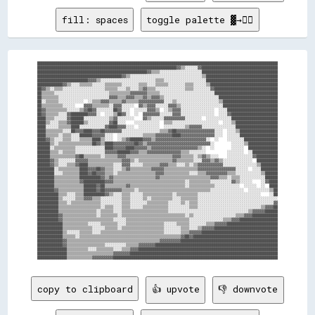
fill: spaces
toggle palette ▓→✊🏽
██████████████████████████████████████████████████████████████████████████████████████████████████████████████████

██████████████████████████████████████████████████████████████████▓▓▒▒░░░░░░▓▓████████████████████████████████████

████████████████████████████████████████████████████▓▓▒▒▒▒░░░░░░░░░░░░░░░░░░░░████████████████████████████████████

████████████████████████████████████████▓▓▒▒░░░░░░░░░░░░░░░░░░░░░░░░░░░░░░░░░░▒▒██████████████████████████████████

████████████████████████▓▓▓▓▒▒░░░░░░░░░░░░░░░░░░░░░░░░░░▒▒▒▒░░░░░░░░░░░░░░░░░░░░██████████████████████████████████

████████████▓▓▒▒░░░░▒▒▒▒▒▒░░░░░░▒▒▒▒▒▒▒▒░░░░░░░░▒▒▒▒░░░░▒▒▒▒▒▒░░░░░░░░▒▒▒▒░░░░░░▒▒████████████████████████████████

██▓▓▒▒░░▒▒▒▒░░░░░░░░░░░░░░░░░░░░▒▒▒▒▒▒░░░░▒▒░░░░▒▒▓▓▒▒▒▒░░░░░░░░░░░░░░▒▒▒▒░░░░░░░░▓▓██████████████████████████████

██▒▒▒▒▒▒░░░░░░░░░░░░░░░░░░░░░░░░░░▒▒▒▒▒▒▒▒▒▒▓▓▓▓▓▓▓▓▒▒▒▒▒▒░░░░░░░░░░░░░░░░░░░░░░░░░░██████████████████████████████

██▒▒▒▒▒▒▒▒░░░░░░░░░░░░░░░░░░░░░░░░▓▓▓▓▒▒▒▒▓▓▓▓▒▒▒▒▓▓▒▒▓▓▓▓▒▒░░░░░░░░░░░░░░░░░░░░░░░░░░████████████████████████████

██░░▒▒▒▒▒▒░░░░░░░░░░░░  ░░▒▒▒▒▓▓▓▓▒▒▒▒▒▒▓▓▒▒▒▒▒▒▓▓▓▓▓▓▓▓▓▓▓▓░░░░▒▒░░░░░░░░░░░░░░░░░░░░▒▒██████████████████████████

██▒▒▒▒▒▒▒▒▒▒░░░░░░    ▓▓▓▓▒▒▒▒▒▒▒▒░░▓▓▓▓░░░░░░  ▓▓▒▒▓▓▓▓░░░░░░▓▓▓▓▒▒░░░░░░░░░░░░░░░░░░░░██████████████████████████

██▓▓▒▒▒▒▒▒▒▒▒▒░░░░░░▒▒▓▓██▓▓░░░░░░░░██▓▓░░░░  ░░░░░░▓▓▓▓▒▒  ░░▒▒▓▓▓▓░░░░░░░░░░░░░░░░  ░░░░████████████████████████

██▓▓▒▒▒▒▒▒░░░░▓▓████████▓▓▓▓░░  ░░░░▒▒██▓▓░░  ░░  ▓▓▓▓▓▓▓▓░░░░░░▓▓▓▓░░░░░░░░░░░░░░░░  ░░░░▓▓██████████████████████

████▒▒▒▒░░░░░░▓▓██████░░░░░░░░░░░░▒▒▓▓░░░░░░░░    ▓▓▒▒░░░░░░▓▓▓▓▓▓▓▓▓▓░░░░░░░░  ░░░░░░░░░░░░██████████████████████

████▒▒░░░░▒▒▒▒▓▓██████▒▒░░░░░░░░░░▓▓██░░░░    ░░░░░░░░░░░░  ▒▒▒▒░░░░░░░░░░░░░░░░░░░░░░  ░░░░▒▒████████████████████

████░░░░░░▒▒▒▒▒▒████░░░░░░░░░░░░▓▓████▓▓▓▓░░░░  ░░░░░░░░░░  ░░░░░░░░░░▒▒▓▓▓▓▓▓░░░░░░░░░░░░░░░░████████████████████

████▒▒▒▒▒▒▒▒░░░░██▓▓▓▓████▓▓▓▓██▓▓▓▓▓▓▓▓░░░░░░░░░░░░░░░░░░▒▒▒▒▓▓██▓▓▓▓▓▓▓▓▓▓▓▓▓▓▓▓▓▓░░░░  ░░░░▒▒██████████████████

████▒▒▒▒▒▒░░▒▒▒▒░░░░██████▓▓▓▓▓▓░░░░  ░░░░░░░░░░░░▒▒▒▒▒▒▓▓▓▓▓▓▓▓████▓▓▓▓▓▓▓▓▓▓▓▓▓▓▓▓░░░░  ░░░░░░██████████████████

████▓▓▒▒░░░░▒▒▒▒░░░░▒▒▒▒▒▒████▒▒░░░░  ░░▒▒▓▓██████▓▓▓▓▒▒▓▓▓▓▓▓▓▓▓▓▓▓▓▓▓▓▓▓▓▓▓▓▓▓░░  ░░    ░░░░░░░░████████████████

██████▒▒░░▒▒▒▒▒▒▒▒▒▒▒▒▒▒▒▒██▓▓▒▒████▓▓▓▓▓▓▓▓▓▓██▓▓▒▒▓▓▓▓▓▓▓▓▓▓▓▓▓▓▓▓▓▓▓▓▓▓▓▓▓▓▓▓▓▓░░        ░░░░░░▒▒██████████████

██████░░▒▒▒▒▒▒▒▒▒▒░░░░░░░░░░░░░░████▓▓▓▓▓▓████▓▓▓▓▓▓▒▒▓▓▓▓▓▓▓▓▓▓▓▓▓▓▓▓▓▓▓▓▓▓▒▒░░  ░░        ░░░░░░  ██████████████

██████▒▒▒▒░░▒▒▒▒▒▒░░░░░░░░░░░░░░▓▓▓▓▓▓██████▓▓▓▓▒▒▒▒▓▓▓▓▓▓▓▓▓▓▓▓▓▓▓▓▒▒▒▒░░░░░░░░          ░░░░░░░░  ░░████████████

██████▒▒▒▒▒▒▒▒▒▒▒▒▓▓██▒▒▒▒▒▒▒▒░░▒▒▒▒▒▒▓▓▓▓▒▒▒▒▒▒▒▒▒▒▒▒▒▒▒▒▒▒▒▒▒▒▓▓▓▓▒▒▒▒▒▒░░▒▒▓▓▒▒░░░░    ░░░░░░░░░░░░▓▓██████████

██████▓▓▒▒░░░░░░░░▓▓▓▓▓▓▒▒▒▒▒▒▒▒▒▒▒▒▒▒▒▒▓▓▓▓▒▒░░▒▒▒▒▒▒▒▒▒▒▒▒▒▒▒▒▓▓▒▒▒▒▒▒▒▒░░░░▓▓▓▓▒▒▓▓▒▒░░░░░░░░░░░░░░  ██████████

██████▓▓▒▒░░░░▒▒▒▒▓▓████▒▒▒▒▒▒▒▒▒▒▒▒░░░░▓▓▓▓░░░░░░▒▒▒▒▒▒▒▒▓▓▓▓▒▒▒▒░░░░▒▒░░▒▒▓▓▓▓▓▓▓▓▓▓▓▓░░░░░░░░░░░░░░░░▒▒████████

████████░░▒▒▒▒▒▒▒▒▒▒████▓▓▓▓██▓▓▒▒▒▒░░░░▒▒▓▓▒▒▒▒▒▒▒▒▒▒▓▓▓▓▓▓▒▒▒▒▒▒▒▒▒▒▒▒▒▒▒▒▓▓▓▓▓▓▓▓▓▓▓▓▓▓▓▓▓▓░░░░░░  ░░░░████████

████████░░░░▒▒▒▒▒▒▒▒████▓▓██▓▓▓▓▒▒▒▒░░▒▒▒▒▒▒▒▒▒▒▒▒▒▒▒▒▒▒▓▓▓▓▒▒▒▒▒▒▒▒▒▒▒▒░░░░▒▒▒▒▓▓▓▓▓▓▓▓▓▓▒▒▒▒░░░░░░░░░░░░▒▒██████

████████▒▒▒▒▒▒▒▒▒▒▒▒██████████▓▓▒▒▓▓▒▒▒▒▒▒▒▒▒▒▒▒▒▒▒▒▒▒▒▒▓▓▒▒▒▒▒▒▒▒▒▒▒▒▒▒▒▒▒▒▒▒▒▒▒▒▓▓▓▓▒▒▒▒░░▒▒▒▒░░░░░░░░░░░░██████

████████▒▒▒▒▒▒▒▒▒▒▒▒▓▓██████████▓▓▓▓▒▒▒▒▒▒▒▒▒▒▒▒▒▒▒▒▒▒▒▒▒▒▒▒▒▒▒▒▒▒▒▒▒▒░░▒▒▒▒▒▒▒▒▒▒░░░░░░░░░░▓▓▒▒░░░░░░    ░░▓▓████

████████▒▒▒▒▒▒▒▒▒▒▒▒▒▒██████▓▓██▒▒▒▒▒▒▒▒▒▒▓▓▒▒▒▒▒▒▒▒▒▒▒▒▒▒▒▒▒▒▒▒▒▒▒▒▒▒░░▒▒▒▒▒▒▒▒▒▒▒▒░░░░░░░░░░░░  ░░░░░░  ░░  ████

████████▓▓▒▒▒▒▒▒▒▒▒▒▒▒██████▓▓██▓▓▓▓▓▓▓▓▒▒▒▒▒▒░░▒▒▒▒▒▒▒▒▒▒▒▒▒▒▒▒▒▒▒▒▒▒▒▒▒▒▒▒▒▒▒▒▒▒░░░░░░░░░░░░░░░░  ░░░░░░░░░░▒▒██

██████████▒▒▒▒░░░░▒▒▒▒██████████▓▓▒▒░░░░▒▒▒▒░░░░░░▒▒▒▒▒▒▒▒▒▒▒▒▒▒░░▒▒▒▒▒▒▒▒▒▒░░░░░░░░░░░░░░░░░░░░░░░░░░░░░░    ░░██

██████████▒▒░░░░░░▒▒▒▒▓▓▓▓▒▒▒▒░░░░░░░░░░▒▒▒▒░░░░░░▒▒░░▒▒▒▒▒▒▒▒▒▒░░░░▒▒▒▒▒▒▒▒░░░░░░░░░░░░░░░░░░░░░░░░░░░░░░░░░░░░░░

██████████▒▒▒▒░░▒▒▒▒▒▒▒▒▒▒▒▒▒▒░░░░░░░░░░▒▒▒▒░░░░░░░░▒▒▒▒▒▒▒▒▒▒░░░░░░▒▒░░▒▒▒▒░░░░░░░░░░░░░░░░░░░░░░░░░░░░░░░░░░░░▓▓

██████████▒▒▒▒▒▒▒▒▒▒▒▒▒▒▒▒▒▒▒▒░░▒▒▒▒░░░░▒▒▒▒░░░░░░▒▒▒▒▒▒▒▒▒▒▒▒░░░░░░░░░░▒▒▒▒░░░░░░░░░░░░░░░░░░░░░░░░░░░░░░▒▒▓▓▓▓██

██████████▒▒▒▒▒▒▒▒▒▒▒▒▒▒▒▒▒▒░░▒▒▒▒▒▒░░░░▒▒▒▒▒▒▒▒▒▒▒▒▒▒▒▒▒▒▒▒▒▒░░░░░░░░░░░░░░░░░░░░░░░░░░░░░░░░░░░░░░▒▒▓▓▓▓▓▓██████

██████████▓▓▒▒▒▒▒▒▒▒▒▒▒▒▒▒▒▒░░▒▒▒▒▒▒▒▒░░▒▒▒▒▒▒▒▒▒▒▒▒▒▒▒▒▒▒▒▒▒▒▒▒▒▒▒▒▒▒░░▒▒░░░░░░░░░░░░░░░░░░░░▒▒▒▒▓▓▓▓████████████

██████████▓▓▒▒▒▒▒▒▒▒▒▒▒▒▒▒▒▒▒▒▒▒▒▒▒▒░░░░░░▒▒▒▒▒▒▒▒▒▒▒▒▒▒▒▒▒▒▒▒▒▒▒▒▒▒▒▒▒▒░░░░░░░░░░░░░░░░▒▒▒▒▓▓▓▓██████████████████

████████████▒▒▒▒▒▒▒▒▒▒▒▒░░░░░░▒▒▒▒▒▒▒▒░░░░▒▒▒▒▒▒▒▒▒▒▒▒▒▒▒▒▒▒░░░░░░▒▒▒▒▒▒░░░░░░░░▒▒▒▒▓▓▓▓▓▓████████████████████████

████████████▒▒▒▒▒▒▒▒▒▒▒▒▒▒░░░░░░▒▒▒▒▒▒░░▒▒▒▒▒▒▒▒▒▒▒▒▒▒▒▒▒▒▒▒░░░░░░░░▒▒▒▒░░░░▒▒▓▓▓▓▓▓██████████████████████████████

████████████▒▒░░░░░░▒▒▒▒▒▒░░░░▒▒▒▒▒▒▒▒▒▒▒▒▒▒▒▒▒▒▒▒▒▒▒▒▒▒▒▒▒▒░░░░░░░░▒▒▒▒▓▓▓▓▓▓████████████████████████████████████

████████████▒▒▒▒▒▒░░▒▒▒▒▒▒▒▒▒▒▒▒▒▒▒▒▒▒▒▒▒▒▒▒▒▒▒▒▒▒▒▒▒▒▒▒▒▒▒▒▒▒▒▒▒▒▒▒▓▓██▓▓████████████████████████████████████████

████████████▓▓▒▒▒▒▒▒▒▒▒▒▒▒▒▒▒▒▒▒▒▒▒▒▒▒▒▒▒▒▒▒▒▒▒▒▒▒▒▒▒▒▒▒▒▒▓▓▓▓▓▓▓▓▓▓██████████████████████████████████████████████

████████████▓▓▒▒▒▒▒▒▒▒▒▒▒▒▒▒▒▒▒▒░░░░░░░░░░▒▒▒▒▒▒▓▓▓▓▓▓▓▓██████████████████████████████████████████████████████████

██████████████▒▒▒▒▒▒▒▒▒▒░░░░▒▒▒▒▒▒▒▒░░░░▒▒▒▒▓▓▓▓██████████████████████████████████████████████████████████████████

██████████████▒▒▒▒▒▒▒▒▒▒▒▒▒▒▒▒▒▒▒▒▒▒▓▓▓▓▓▓▓▓██████████████████████████████████████████████████████████████████████

copy to clipboard
👍 upvote
👎 downvote