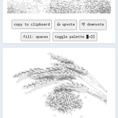
copy to clipboard
👍 upvote
👎 downvote
fill: spaces
toggle palette ▓→✊🏽
                                                                        ░░                                                                                                            
                                                                    ░░░░░░▒▒░░░░                                                                                                      
                                                                      ░░  ░░░░░░░░░░    ░░                                                                                            
                                                                          ░░▒▒░░░░░░░░░░░░░░  ░░                                                                                      
                                                                            ▒▒▒▒░░▒▒░░░░▒▒▒▒░░░░░░                                                                                    
                                                                          ░░░░░░▒▒▒▒▒▒░░░░░░░░░░░░░░░░░░░░                                                                            
                                                                          ░░░░░░▒▒▒▒▒▒▓▓▒▒▒▒░░░░▒▒▒▒░░░░░░░░                                                                          
                                                                                        ░░▒▒▒▒▒▒░░░░▒▒▒▒▓▓▒▒░░░░░░░░                                                                  
                                                                                        ▒▒▒▒░░▒▒▓▓▓▓▒▒▒▒░░░░▒▒▒▒▒▒░░░░░░                                                              
                                                                                              ▓▓▓▓▓▓▒▒▓▓██▓▓████▒▒▒▒▒▒░░                                                              
                                                                          ░░░░░░░░░░░░░░░░░░░░░░░░░░░░▓▓▓▓▓▓▒▒▓▓▓▓▓▓▓▓░░░░                                                            
                                                                          ░░░░░░░░▒▒▒▒▓▓▒▒░░▒▒▒▒░░▒▒▒▒░░░░▒▒▒▒░░░░▒▒▒▒▒▒░░░░                                                          
                                                                              ░░░░▒▒░░▒▒▓▓░░░░░░▒▒▒▒░░▒▒▒▒░░░░▒▒▒▒░░░░▒▒░░░░░░░░                                                      
                                                                                ░░░░░░░░  ░░░░░░░░▒▒▒▒░░▒▒░░░░░░▒▒░░░░░░▓▓░░░░▒▒░░                                                    
                                                  ░░                ░░░░░░░░▒▒▒▒  ░░▒▒▒▒▒▒░░▒▒▒▒░░  ▒▒▒▒▓▓▓▓▒▒░░▒▒░░░░░░▒▒▒▒░░░░▒▒░░░░▒▒░░                                            
                                  ░░░░░░  ░░▒▒▒▒░░▒▒▓▓░░░░░░      ▒▒▓▓▓▓▒▒░░░░▒▒▓▓▒▒░░░░▓▓▒▒░░░░▓▓░░░░▒▒░░▒▒████▓▓▓▓▒▒▓▓▒▒░░░░░░▒▒░░░░▒▒░░░░                                          
                                  ░░▒▒▒▒░░░░▒▒▒▒▓▓░░░░▓▓▒▒▒▒▒▒░░  ░░░░░░▓▓░░░░▒▒▒▒▓▓▓▓▓▓▓▓▓▓▓▓▒▒▒▒░░░░░░▒▒▒▒░░▒▒██▓▓▓▓▓▓▒▒▒▒░░░░░░░░░░▒▒▓▓▒▒░░░░                                      
                          ░░░░░░░░░░▒▒▒▒▓▓▒▒░░░░░░▒▒░░░░  ░░░░░░▒▒▒▒░░▒▒▒▒▓▓▓▓▓▓▒▒▓▓▓▓▒▒░░▒▒░░▒▒░░░░▒▒▒▒▒▒▒▒▒▒▒▒░░░░▓▓▓▓▓▓▓▓▓▓▒▒▒▒░░▒▒░░░░░░░░░░░░                                    
                  ░░░░░░░░░░▒▒▓▓▓▓▒▒░░░░▒▒▒▒▒▒░░░░░░░░▒▒▒▒░░░░▒▒░░▒▒▒▒▒▒▓▓▒▒░░░░▒▒░░░░░░▒▒░░░░▒▒▒▒░░░░▓▓▓▓░░░░▒▒▒▒░░▒▒░░▒▒▓▓▓▓▓▓▓▓▒▒▒▒▒▒░░░░░░░░▒▒                                    
              ░░░░░░▓▓▓▓▓▓▓▓░░░░░░▒▒▒▒▒▒▒▒░░░░▒▒▒▒▓▓░░░░▓▓▓▓▓▓▒▒▒▒░░▒▒░░░░▒▒▓▓░░▒▒▒▒▒▒▒▒▒▒▓▓▒▒▒▒░░▒▒▓▓░░░░▓▓▒▒░░▒▒▒▒░░▒▒░░░░▒▒▓▓▓▓▓▓▓▓▓▓▒▒░░░░▒▒░░░░                                  
          ░░░░▒▒▒▒▒▒░░░░░░░░░░░░▒▒░░▒▒▒▒▒▒▒▒▓▓▒▒▒▒▒▒▓▓▓▓░░░░  ░░░░░░░░▒▒▒▒░░░░▒▒░░░░▒▒░░░░▒▒▒▒░░░░▒▒░░░░░░▒▒░░░░░░▒▒░░▒▒░░░░░░░░▒▒▓▓▒▒▒▒▒▒▒▒▒▒░░▒▒░░░░                                
      ░░▒▒░░░░▓▓░░▒▒░░░░░░░░░░░░▒▒▒▒▒▒▒▒▒▒░░░░░░░░░░░░░░▒▒▒▒▒▒▒▒  ░░░░░░░░▒▒▒▒░░░░░░░░░░░░░░░░░░▒▒░░░░▒▒▒▒░░░░▒▒▒▒░░░░░░▒▒░░░░░░░░░░░░▒▒▒▒▒▒▒▒▒▒░░░░  ░░                              
    ░░▒▒▒▒▒▒▒▒░░░░░░░░  ░░░░░░▒▒▒▒▒▒▒▒░░░░░░░░  ▒▒▓▓▒▒▒▒░░░░▒▒░░▒▒▒▒▒▒▒▒▒▒▒▒▓▓▓▓▒▒▒▒▒▒▒▒░░▒▒▓▓▒▒▒▒▓▓▒▒▒▒▒▒▒▒▒▒▒▒▒▒▒▒▒▒▒▒▒▒░░░░▒▒░░░░  ░░░░░░░░░░░░  ░░  ░░                            
  ░░▒▒▒▒▒▒░░▒▒░░░░░░░░░░░░░░░░░░░░░░▒▒░░░░▒▒▓▓▒▒░░░░▒▒▒▒░░▒▒▒▒▓▓▓▓▓▓██▓▓▓▓▓▓▓▓▒▒▓▓▒▒▒▒▒▒▒▒▒▒░░▒▒▒▒▒▒▒▒▓▓▓▓▓▓▓▓▓▓▓▓▒▒▒▒░░░░░░░░░░▒▒▒▒  ░░        ░░░░░░░░  ░░                          
                ░░░░░░░░░░░░░░░░░░░░░░░░▒▒░░░░░░▒▒▒▒▓▓▓▓▓▓▓▓▓▓▓▓▓▓▓▓▓▓▓▓▓▓▓▓▓▓▓▓▒▒▒▒▒▒▒▒▒▒▒▒▒▒▓▓▓▓▓▓▓▓▓▓▒▒▒▒▒▒▓▓▓▓▓▓▓▓▓▓▒▒░░      ░░▒▒  ░░░░        ░░░░░░  ░░                        
              ░░░░░░░░░░░░░░        ░░░░░░▒▒▒▒▒▒▓▓▒▒▒▒▓▓▒▒▒▒▒▒░░░░░░▓▓▒▒▒▒▒▒▓▓▓▓▒▒░░░░▒▒▒▒▓▓▓▓▓▓▓▓▓▓▓▓▓▓▓▓▓▓▒▒░░▒▒▓▓▒▒▒▒▒▒▒▒░░        ▒▒    ░░        ░░░░░░  ░░                      
            ░░░░░░░░░░                        ░░░░░░░░▒▒░░░░▒▒▓▓▒▒░░▒▒░░▓▓▒▒░░▒▒▒▒░░░░▒▒▒▒▒▒▒▒▒▒▒▒░░░░░░░░░░▒▒▒▒▒▒░░            ░░      ░░░░    ░░      ░░░░    ░░                    
          ░░░░░░░░                            ░░░░░░░░▒▒▓▓░░░░░░░░▓▓░░░░▒▒░░░░░░░░░░░░░░░░░░░░░░░░░░          ░░▒▒▒▒░░                      ░░      ░░    ░░░░    ░░                  
          ░░░░░░                        ░░░░░░▒▒▒▒░░░░░░░░▒▒░░░░░░░░░░░░░░░░░░░░░░░░░░░░░░          ░░░░  ░░      ░░▒▒░░░░  ░░                ░░      ░░░░  ░░░░░░  ░░                
          ░░                        ░░░░▒▒░░░░▒▒░░▒▒▒▒░░░░░░▒▒░░▒▒▒▒░░░░░░░░░░░░░░░░▒▒░░░░░░░░░░░░░░    ░░▒▒▒▒░░░░░░▓▓░░░░░░▒▒░░    ░░          ░░░░      ░░      ░░  ░░              
                                ▒▒░░░░░░▓▓▓▓▓▓░░░░░░░░░░▒▒▒▒░░░░░░░░░░░░░░░░░░                  ░░▒▒▒▒  ░░░░░░▒▒░░░░░░▒▒▒▒░░░░▓▓░░░░▒▒░░░░          ░░        ░░    ░░░░░░            
                        ░░░░░░░░░░▓▓▓▓▒▒░░░░▒▒░░░░░░░░░░░░░░░░░░░░░░░░░░░░            ░░  ░░▒▒░░▒▒░░░░▒▒░░░░░░░░▒▒░░░░▒▒░░░░░░▒▒░░░░░░▓▓▒▒░░          ░░░░        ░░  ░░░░░░          
                      ░░▒▒▒▒░░▒▒▒▒░░░░░░░░░░▒▒░░░░░░░░░░░░░░░░░░░░░░                ░░░░░░░░▒▒▒▒▒▒░░▒▒▒▒▒▒▒▒▒▒▒▒▒▒▒▒▒▒░░░░░░▒▒░░░░░░░░▒▒░░░░▒▒░░          ░░        ░░░░░░░░░░        
                      ░░░░░░░░▒▒░░░░░░░░░░  ░░░░░░░░░░░░░░░░                    ░░░░▒▒▒▒▒▒░░░░▒▒▒▒▒▒▒▒░░▒▒▒▒░░░░▒▒▒▒▒▒▒▒▒▒░░▒▒▒▒░░▒▒░░░░░░░░░░░░░░          ░░          ░░░░░░░░      
                      ░░░░░░░░░░░░        ░░░░░░░░░░░░░░                      ░░░░░░▒▒░░▒▒▒▒▒▒▓▓▓▓▒▒▒▒▓▓▒▒░░░░▒▒░░░░░░░░░░░░░░░░░░░░░░░░░░░░  ░░░░▒▒          ░░░░          ░░░░░░    
                                      ░░░░░░░░░░░░                              ░░▒▒▒▒▓▓▒▒▒▒▓▓██▓▓▓▓▒▒████▓▓▓▓▓▓▓▓▒▒▒▒▒▒▒▒░░░░░░░░░░░░░░░░░░░░░░░░░░  ░░░░        ░░          ░░░░    
                                    ░░░░░░░░░░                                  ▒▒▓▓▓▓██████▒▒██▓▓▒▒▒▒▓▓▓▓▓▓▒▒▒▒▓▓▓▓▒▒▒▒▒▒▒▒░░░░░░░░░░░░░░░░░░░░░░░░        ░░░░      ░░        ░░░░░░
                                ░░░░░░░░                                    ░░░░░░▒▒▓▓▒▒▓▓▓▓▒▒▓▓░░░░▒▒▒▒▒▒▒▒▒▒▓▓▓▓░░░░░░░░░░▒▒▒▒▒▒░░░░░░░░░░░░░░▒▒░░░░░░░░      ░░░░    ░░░░      ░░▒▒
                          ░░░░░░░░░░░░                                ░░░░░░░░░░▒▒▒▒▓▓░░░░▒▒░░░░▓▓▒▒▒▒░░▓▓▒▒▒▒░░░░░░░░        ░░░░░░░░░░░░░░░░░░░░▒▒▒▒░░░░░░      ░░░░░░░░  ░░      ░░
                          ░░░░░░                                      ░░░░▒▒░░░░▒▒▒▒▒▒▒▒▓▓░░░░░░▒▒▒▒▒▒░░░░░░▓▓▒▒▒▒▒▒░░░░        ░░                ░░░░▒▒░░░░░░░░░░  ░░░░  ░░  ░░      
                                                              ░░░░    ░░░░░░░░░░░░░░░░▒▒░░▒▒▒▒▒▒░░▒▒░░▒▒▒▒░░░░▒▒▒▒▒▒▒▒▒▒▒▒    ░░░░                    ░░░░▒▒▒▒▒▒░░░░░░░░░░  ░░░░░░░░  
                                                            ░░░░░░░░  ░░▓▓▒▒░░░░░░░░▒▒▒▒░░▒▒░░░░░░▓▓░░░░▓▓▒▒▒▒░░░░░░▒▒░░░░░░░░▒▒▒▒░░                      ░░░░░░▒▒▒▒░░░░░░░░░░░░░░░░░░
                                                            ░░    ░░░░▒▒░░░░▒▒░░▓▓░░▒▒▓▓▒▒▒▒░░▒▒▒▒░░▓▓░░▒▒▒▒▒▒░░▓▓▒▒▒▒▒▒░░▒▒░░▒▒░░          ░░░░              ░░░░░░▒▒▒▒░░░░░░░░░░░░░░
                                                                  ░░░░░░▒▒▒▒▒▒░░▓▓▒▒░░▓▓░░░░░░▒▒▓▓▓▓▒▒░░▓▓░░░░░░▒▒░░░░▒▒▒▒░░▓▓░░░░          ░░░░                  ░░░░░░▒▒▒▒░░░░░░░░░░
                                                                  ░░▒▒▒▒▒▒▒▒▒▒▓▓▒▒░░░░▒▒▒▒▓▓▓▓▒▒░░▒▒▒▒▒▒░░▓▓░░▒▒░░▓▓▓▓▒▒▒▒░░░░░░░░░░░░                                ░░░░░░░░░░░░░░░░
                                                                    ░░░░░░▒▒▓▓▓▓░░▒▒░░▒▒▓▓░░░░▒▒░░▒▒▒▒▒▒▒▒▒▒░░▓▓░░▒▒░░░░░░░░░░▓▓░░▒▒▒▒░░                                ░░░░░░░░▒▒▒▒▒▒
                                                                ░░░░░░░░░░▓▓░░░░▒▒░░▒▒▒▒░░▒▒██▓▓░░░░░░▓▓▒▒▒▒░░▒▒▒▒░░▒▒▒▒▒▒░░▓▓░░▒▒░░▒▒              ░░                      ░░░░▒▒▒▒▒▒
                                                                ░░▒▒▒▒░░▒▒░░░░▓▓▒▒▓▓░░▓▓▒▒░░▒▒░░░░▓▓▓▓▒▒░░░░▒▒░░▒▒░░▒▒▒▒▓▓▒▒▒▒▒▒░░▒▒░░░░                                        ░░▒▒░░
                                                                ░░░░▒▒▒▒▒▒▒▒▒▒▓▓▒▒▒▒▒▒░░▒▒▒▒▒▒▓▓▓▓░░▒▒░░▓▓░░▒▒░░▒▒▒▒░░▒▒░░██▒▒▓▓▒▒░░░░▒▒░░                                        ░░░░
                                                                ░░░░░░░░▒▒▒▒░░░░░░▓▓▓▓▒▒░░▒▒▓▓██▒▒▒▒▓▓▒▒▒▒▒▒▓▓▒▒▒▒▒▒▒▒▒▒░░▒▒░░▒▒▒▒░░░░░░                                            ░░
                                                                ░░░░░░▒▒▒▒▓▓▒▒▒▒░░░░▒▒▒▒░░▒▒░░░░▒▒▒▒▒▒▒▒██▓▓░░▒▒▒▒░░░░▒▒▒▒▒▒░░▒▒▓▓▒▒▒▒░░                                              
                                                                  ░░░░░░░░▒▒▒▒▒▒▒▒▓▓░░▒▒▒▒░░░░░░▓▓▓▓▒▒░░░░▒▒▒▒░░░░▓▓▒▒▒▒▒▒▓▓▒▒▒▒░░░░▒▒░░                                              
                                                                          ░░▒▒░░░░▒▒▒▒░░░░░░▓▓░░▒▒▒▒▒▒▓▓▒▒▒▒░░▒▒░░░░▒▒▒▒▓▓▒▒▒▒▒▒▒▒▓▓▒▒░░                                              
                                                                          ░░  ░░░░░░░░▒▒░░▓▓▒▒▒▒▒▒░░▒▒▓▓▒▒▒▒▒▒▓▓▒▒░░▒▒░░░░▒▒░░░░░░▒▒                                                  
                                                                          ░░  ░░░░░░▒▒░░▒▒▓▓▓▓▓▓▓▓▓▓░░▒▒▒▒▒▒░░░░▒▒░░░░