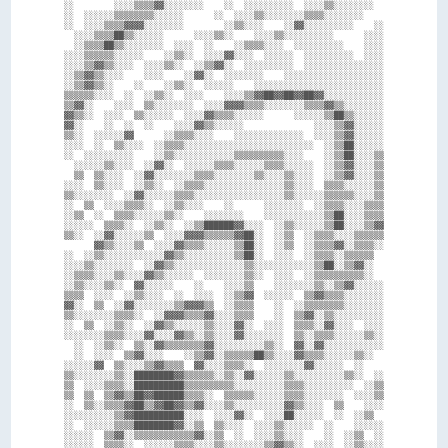
░░        ░░░░▒▒▒▒▓▓░░░░░░░░    ░░  ░░░░░░░░░░  ░░░░▒▒░░░░░░░░  

░░  ░░░░░░▒▒▒▒▒▒▒▒░░░░░░      ░░  ░░░░▒▒░░░░░░░░▒▒▒▒░░░░░░░░    

░░  ░░░░▒▒▒▒▓▓▓▓░░░░░░░░        ░░▒▒░░░░    ░░▓▓░░░░░░░░░░    ░░

  ░░░░▒▒▒▒██▒▒░░░░░░      ░░░░▒▒░░    ░░░░▒▒░░░░░░░░░░      ░░░░

  ░░▒▒▒▒██▒▒░░░░░░░░  ░░░░  ░░    ░░▒▒▒▒░░░░  ░░░░░░░░░░    ░░░░

░░░░▒▒▒▒▒▒░░░░░░    ░░▒▒░░  ░░░░▓▓░░░░  ░░░░░░  ░░░░░░░░░░  ░░░░

░░░░▒▒▓▓▒▒░░░░  ░░░░▒▒░░  ░░▒▒▓▓░░  ░░░░░░░░░░  ░░░░░░░░░░░░░░░░

░░▒▒▓▓▒▒░░░░    ░░░░    ░░▓▓░░  ░░░░░░░░    ░░░░░░░░░░░░░░░░░░░░

░░▒▒▓▓▒▒░░    ░░    ░░▒▒░░  ░░░░░░    ░░░░░░░░░░░░░░░░░░░░░░░░░░

▒▒▒▒▒▒░░░░  ░░  ░░▒▒░░  ░░░░    ░░░░▒▒▓▓██▓▓██▓▓██▓▓░░░░░░░░░░░░

▒▒▓▓░░    ░░░░  ▒▒░░░░░░░░  ░░░░▓▓▓▓▒▒▒▒░░░░░░░░▒▒▒▒▓▓▒▒░░░░░░░░

▓▓▒▒░░  ░░░░  ▒▒░░░░░░  ░░░░▓▓▒▒▒▒░░░░░░      ░░░░░░▒▒██▒▒░░░░░░

▓▓░░    ░░  ░░  ░░    ░░░░▓▓▒▒░░░░░░              ░░░░▒▒▓▓░░░░░░

▒▒░░  ░░░░░░▓▓      ░░▒▒▒▒░░░░    ░░░░░░░░░░░░░░  ░░░░▒▒▓▓░░░░░░

░░░░  ░░  ▒▒░░░░  ░░▒▒▒▒░░░░░░░░░░░░░░░░░░░░░░░░░░  ░░▒▒██░░░░░░

░░  ░░░░░░░░░░    ░░▒▒░░░░░░░░░░░░▒▒▒▒▒▒▒▒▒▒░░░░    ░░▒▒██░░░░▒▒

  ░░░░░░▒▒░░░░  ░░▓▓░░  ░░░░░░▒▒▒▒░░░░░░▒▒▒▒░░░░░░  ░░▒▒▓▓░░░░▒▒

  ▒▒  ▒▒░░░░  ░░▓▓░░░░░░░░▒▒▒▒░░░░░░░░▒▒░░░░▒▒░░░░  ░░▒▒▓▓░░░░▒▒

░░░░  ▒▒░░░░  ░░▒▒░░  ░░▒▒▒▒░░░░░░░░░░░░░░░░▒▒░░░░  ▒▒▒▒░░░░░░▒▒

▒▒░░░░░░░░  ░░▓▓░░░░░░▒▒▒▒░░░░░░░░░░░░░░░░░░▒▒░░░░░░▒▒▒▒▒▒░░░░▒▒

░░  ▒▒  ░░░░▒▒▒▒░░  ░░▒▒░░░░    ░░      ░░░░░░░░  ░░▒▒▒▒░░░░▒▒▒▒

░░▒▒  ░░  ▒▒▒▒░░░░░░▒▒░░    ░░░░░░░░    ░░░░░░░░░░░░▒▒██░░░░▒▒▒▒

░░░░░░  ▒▒▒▒░░  ░░▒▒░░  ░░▒▒██████▓▓░░░░  ░░▒▒░░░░░░▒▒██░░░░▒▒▓▓

▒▒░░  ░░▓▓░░░░░░▒▒  ░░░░▓▓▓▓▒▒▒▒▒▒▓▓██░░  ░░▒▒  ░░▒▒▒▒░░░░▒▒▒▒▒▒

      ▓▓▒▒░░░░▒▒  ░░░░▓▓▒▒▒▒░░░░░░▒▒██░░  ░░▒▒  ░░▒▒▒▒▓▓░░▒▒▒▒░░

░░  ░░▒▒░░░░░░░░░░░░▓▓▒▒░░░░░░░░░░▒▒██░░  ░░░░  ░░▒▒▒▒░░▒▒▒▒▒▒  

░░░░▒▒░░░░░░░░  ░░▓▓▒▒░░░░░░░░░░░░░░▒▒░░░░░░░░░░░░▒▒██░░▒▒▓▓░░  

░░▒▒▒▒░░░░▒▒░░░░▓▓▒▒░░░░░░  ░░░░░░░░▒▒░░  ░░░░  ░░▒▒▒▒▒▒▒▒▒▒░░  

░░▒▒░░░░▒▒░░  ▓▓░░░░░░    ░░    ░░░░▒▒    ░░░░░░░░▒▒░░▒▒▓▓░░░░░░

▒▒▒▒  ░░░░  ░░▒▒░░░░  ░░  ░░░░  ░░▒▒▓▓  ░░░░░░  ▒▒▓▓▒▒▒▒░░░░░░░░

▓▓░░  ▒▒  ░░▓▓░░░░░░░░▒▒▓▓▓▓▒▒  ░░▒▒▒▒    ░░  ░░▒▒▒▒▒▒▒▒░░░░░░░░

▒▒░░░░░░░░▒▒▒▒░░  ░░▓▓▓▓▒▒▒▒▓▓░░░░▒▒▒▒    ░░  ▒▒▓▓░░▒▒░░░░░░░░░░

░░  ▒▒  ░░▒▒░░  ░░▓▓▒▒░░░░░░▒▒░░░░▓▓░░  ░░░░  ▒▒▒▒░░▓▓░░░░  ░░░░

░░░░░░░░▒▒▒▒░░░░▓▓░░░░▓▓▒▒░░▒▒░░░░▓▓░░░░░░░░  ▒▒░░▒▒▒▒░░░░░░▒▒░░

  ░░  ░░▒▒░░  ▒▒░░▓▓▒▒▒▒▒▒▒▒▓▓░░░░░░░░░░▒▒░░  ▓▓░░▓▓░░░░░░░░░░░░

  ░░  ░░░░  ▒▒▓▓░░░░    ░░▒▒▓▓░░▒▒▒▒▒▒██▒▒░░░░▓▓▒▒▒▒░░░░░░▒▒░░  

░░░░░░▓▓  ▒▒░░░░▒▒▓▓▒▒▒▒  ▓▓░░░░▒▒▒▒░░  ░░░░░░░░▓▓░░░░░░  ░░    

▒▒░░░░░░░░▒▒░░████████▓▓▒▒▒▒▒▒░░▒▒░░▓▓░░░░░░▒▒░░░░░░░░░░▒▒░░  ░░

▒▒  ░░░░▒▒▒▒░░██████████▒▒▒▒▒▒▒▒▒▒░░░░░░░░░░▒▒▒▒░░░░░░░░░░  ░░▒▒

▒▒  ▒▒  ▒▒▓▓▒▒██▓▓██████▒▒▒▒░░  ▒▒▒▒▒▒░░░░░░▒▒▒▒░░░░░░░░  ░░░░▒▒

░░  ▒▒░░▒▒▒▒▓▓██▒▒▓▓██▓▓▒▒▓▓░░░░▒▒░░░░░░░░░░▓▓▒▒░░░░  ▒▒    ░░░░

░░░░░░░░░░▒▒▓▓██████████░░░░  ░░░░▓▓░░  ░░░░██░░░░░░  ░░  ░░▒▒  

░░  ░░░░░░▒▒▒▒████████▓▓░░▒▒  ▒▒░░░░  ░░░░▒▒░░░░░░  ░░    ░░░░░░

░░░░░░  ▒▒▓▓░░▒▒▒▒▒▒▒▒▒▒▒▒▓▓░░▒▒  ░░  ░░░░▒▒░░░░    ░░  ░░▒▒  ░░

░░░░░░  ▒▒▒▒░░  ░░░░░░▒▒▒▒░░░░▒▒░░░░░░░░▒▒▓▓▒▒░░  ░░░░  ░░▒▒░░░░
