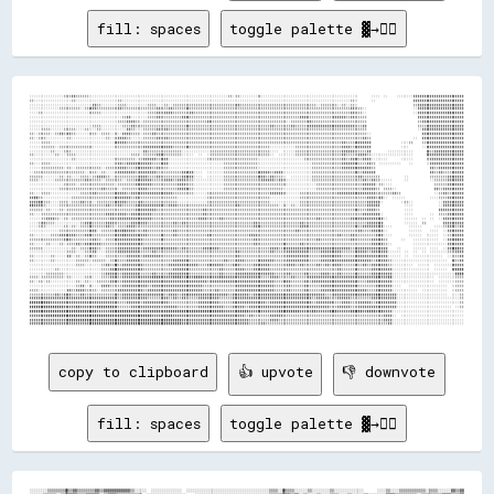
fill: spaces
toggle palette ▓→✊🏽
░░░░░░░░░░░░░░░░▒▒▒▒▓▓▒▒▒▒▒▒░░░░░░░░░░░░░░░░░░░░░░░░░░░░░░░░░░░░░░░░░░░░░░░░░░░░░░░░░░░░░░░░░░▒▒░░▒▒░░░░░░░░▒▒░░░░░░░░░░░░░░░░░░░░░░░░░░░░░░░░░░░░░░░░░░░░░░      ░░░░  ░░    ░░░░░░░░▓▓▓▓▓▓▓▓▓▓▓▓▓▓▓▓▓▓▓▓▓▓▓▓
▒▒░░░░░░░░░░░░░░░░░░▒▒░░░░░░░░░░░░░░░░░░░░▒▒░░░░░░░░░░░░░░░░░░░░░░░░░░░░░░░░░░░░░░░░░░░░░░░░░░░░░░░░░░░░░░░░░░░░░░░░░░░░░░░░░░░░░░░░░░░░░░░░░░░░░░░░░░░░▒▒░░      ░░                  ▓▓▓▓▓▓▓▓▓▓▓▓▓▓▓▓▓▓▓▓▓▓▓▓
░░░░░░░░░░░░░░░░░░░░░░░░░░░░░░▓▓▒▒░░░░░░░░▒▒▒▒░░░░░░░░░░▒▒▒▒░░░░▒▒░░▒▒▒▒▒▒▒▒▒▒▒▒▒▒▒▒▒▒▒▒▒▒▒▒▒▒▒▒▒▒▓▓▒▒▒▒▒▒▒▒▒▒▒▒▒▒▒▒▒▒▒▒▒▒▒▒▒▒▒▒▒▒▒▒▒▒▒▒░░▒▒▒▒▒▒▒▒░░▒▒░░▒▒░░                          ▒▒▓▓▓▓▓▓▓▓▓▓▓▓▓▓▓▓▓▓▓▓▓▓
░░░░░░░░░░░░░░▒▒▒▒▒▒▒▒▒▒░░▒▒▓▓▓▓▒▒▒▒▒▒▒▒▒▒▓▓▒▒▒▒▒▒▒▒▒▒▒▒▒▒▒▒▓▓▒▒▒▒▓▓▒▒▒▒▒▒▓▓▒▒▒▒▒▒▒▒▒▒▒▒▒▒▒▒▒▒▒▒▒▒▒▒▒▒▒▒▒▒▒▒▒▒▒▒▒▒▒▒▒▒▒▒▒▒▒▒▒▒▒▒▒▒▒▒▒▒▒▒▒▒▒▒▒▒▒▒▒▒▒▒▒▒▒▒▓▓▒▒▒▒░░                      ░░▓▓▓▓▓▓▓▓▓▓▓▓▓▓▓▓▓▓▓▓▓▓
░░░░▒▒░░░░░░░░░░░░░░░░░░░░░░▒▒▒▒▒▒░░░░░░░░░░░░░░░░░░░░░░▒▒▒▒▓▓▒▒▓▓▓▓▒▒▒▒▒▒▒▒▓▓▒▒▒▒▒▒▒▒▒▒▒▒▒▒▒▒▒▒▒▒▒▒▒▒▒▒▒▒▒▒▒▒▒▒▒▒▒▒▒▒▒▒▒▒▒▒▒▒▒▒▒▒▒▒▒▒▒▒▒▒▒▒▒▒▒▒▒▒▒▒▒▒▒▒▓▓▒▒▒▒░░                      ░░▓▓▓▓▓▓▓▓▓▓▓▓▓▓██▓▓▓▓▓▓
░░░░░░░░░░░░░░░░░░░░░░░░░░░░░░░░░░░░░░░░░░░░▒▒▓▓░░░░░░░░▒▒▒▒▓▓▒▒▒▒▒▒▒▒▒▒▓▓▓▓▒▒▒▒▒▒▒▒▒▒▒▒▒▒▒▒▒▒▒▒▒▒▒▒▒▒▒▒▒▒▒▒▒▒▒▒▒▒▒▒▒▒▒▒▒▒▒▒▒▒▒▒▓▓▓▓▒▒▒▒▒▒▒▒▒▒▒▒▓▓▓▓▓▓▒▒▓▓▒▒▒▒▒▒                        ▓▓▓▓▓▓▓▓▓▓▓▓▓▓▓▓▓▓▓▓▓▓
░░░░░░░░░░░░░░░░░░░░░░░░░░░░░░░░░░░░░░░░░░▒▒▒▒▓▓▓▓▒▒░░▒▒▒▒▒▒▒▒▒▒▒▒▒▒▒▒▒▒▒▒▒▒▒▒▒▒▒▒▒▒▓▓▒▒▒▒▒▒▒▒▒▒▒▒▒▒▒▒▒▒▒▒▒▒▒▒▒▒▒▒▒▒▒▒▒▒▒▒░░▒▒▒▒▒▒▒▒▓▓▒▒▒▒▒▒▒▒▒▒▒▒▒▒▒▒▒▒▒▒▒▒▒▒▒▒                        ▒▒▓▓▓▓▓▓▓▓▓▓▓▓▓▓▓▓▓▓▓▓
░░░░░░░░░░░░░░░░░░░░░░░░░░░░░░▒▒▒▒░░░░░░░░░░▒▒▒▒▓▓▒▒▒▒▒▒▒▒▒▒▒▒▒▒▒▒▒▒▒▒▒▒▒▒▓▓▒▒▒▒▒▒▒▒▒▒▒▒▒▒▒▒▒▒▒▒▒▒▒▒▒▒▒▒▒▒▒▒▒▒▒▒▒▒▓▓▒▒▒▒▒▒▒▒▓▓▒▒▒▒▒▒▓▓▓▓▓▓▓▓▓▓▓▓▓▓▓▓▓▓▓▓▓▓▒▒▒▒▓▓                        ▒▒▒▒▓▓▓▓▓▓▓▓▓▓▓▓▓▓▓▓▓▓
░░░░░░▒▒▒▒░░░░░░▒▒▒▒▒▒░░░░▒▒░░░░▒▒░░░░░░░░░░░░▓▓▒▒░░░░▒▒▒▒▒▒▓▓▒▒▓▓▒▒▒▒▒▒▒▒▒▒▒▒▒▒▒▒▒▒▒▒▒▒▒▒▒▒▒▒▒▒▒▒▒▒▒▒▒▒▒▒▒▒▒▒▒▒▒▒▒▒▒▒▒▒▒▒▒▒▒▒▒▒▒▒▒▒▒▒▒▒▒▒▒▒▒▒▒▒▒▒▒▒▒▒▒▒▒▒▒▒▒▒▒▒                        ░░▓▓▓▓▓▓▓▓▓▓▓▓▓▓▓▓▓▓▓▓
▒▒░░▒▒▒▒▒▒░░▒▒▓▓▒▒▓▓▒▒░░░░░░▒▒▒▒░░▒▒▒▒░░▒▒░░▓▓▓▓▒▒▒▒░░▒▒▒▒▓▓▒▒▒▒▒▒▒▒▒▒▒▒▒▒▒▒▒▒▒▒▒▒▒▒▒▒▒▒▒▒▒▒▒▒▒▒▒▒▒▒▒▒▒▒▒▒▒▒▒▒▒▒▒▒▒▒▒▒▒▒▒▒▒▒▒▒▒▒▒▒▒▒▒▒▒▒▒▒▒▒▒▒▒▒▒▒▒▒▒▒▒▒▒▒▒▒▒▒▒▒░░                        ▓▓▓▓▓▓▓▓▓▓▓▓▓▓▓▓▓▓▓▓
▒▒░░▒▒▒▒░░░░░░░░░░▒▒░░░░░░░░░░░░░░░░▒▒░░▒▒▓▓▓▓▒▒░░░░░░▒▒▒▒▒▒▓▓▒▒▓▓▒▒▒▒▒▒▒▒▒▒▒▒▒▒▒▒▒▒▒▒▒▒▒▒▒▒▒▒▒▒▒▒▒▒▒▒▒▒▒▒▒▒▒▒▒▒▒▒▒▒▒▒▒▒▒▒▒▒▒▒▒▒▒▒▒▒▒▒▒▒▒▒▒▒▒▒▒▒▒▒▒▒▒▒▒▒▒▒▒▒▒▒▓▓▒▒                    ░░  ▓▓▓▓▓▓▓▓▓▓▓▓▓▓▓▓▓▓▓▓
░░░░░░▒▒▒▒░░░░░░░░░░░░░░░░░░░░░░░░░░░░░░▓▓▓▓▓▓▒▒▒▒▒▒▒▒▒▒▒▒▒▒▒▒▒▒▒▒▒▒▒▒▒▒▒▒▒▒▒▒▒▒▒▒▒▒▒▒▒▒▒▒▒▒▒▒▒▒▒▒▒▒▒▒▒▒▒▒▒▒▒▒▒▒▒▒▒▒▒▒▒▒▒▒▒▒▒▒▒▒▒▒▒▒▒▒▒▒▒▒▒▒▒▒▒▒▒▒▒▒▓▓▒▒▒▒▓▓▓▓▓▓▓▓              ░░░░▒▒    ▒▒▓▓▓▓▓▓▓▓▓▓▓▓▓▓▓▓▓▓
░░░░░░▒▒▒▒▒▒░░▒▒▒▒▒▒▒▒▒▒▒▒▒▒▒▒░░░░░░░░░░▒▒▒▒▒▒▒▒▒▒▒▒▒▒▓▓▓▓▓▓▓▓▓▓▓▓▓▓▒▒▒▒▒▒▓▓▒▒▒▒▒▒▒▒▒▒▒▒▒▒▒▒▒▒▒▒▒▒▒▒▒▒▒▒▒▒▒▒▒▒▒▒▒▒░░░░░░░░░░░░▒▒▒▒▒▒▒▒▒▒▒▒▒▒▒▒▒▒▒▒▒▒▓▓▓▓▒▒▓▓▓▓▓▓▓▓              ░░░░      ░░▓▓▓▓▓▓▓▓▓▓▓▓▓▓▓▓▓▓
░░░░░░░░░░▒▒░░░░▒▒▒▒░░░░░░░░░░░░░░░░░░░░░░░░░░░░░░░░░░▓▓▒▒▒▒▒▒▒▒▒▒▒▒▒▒▒▒░░░░░░░░░░░░░░▒▒▒▒▒▒▒▒▒▒▒▒▒▒▒▒▒▒▒▒▒▒▒▒▒▒▒▒░░░░  ░░░░░░▒▒▒▒▒▒▒▒▒▒▒▒▒▒▒▒▒▒▒▒▒▒▓▓▓▓▓▓▒▒▒▒▒▒▓▓        ░░░░░░░░░░░░      ▓▓▒▒▓▓▓▓▓▓▓▓▓▓▓▓▓▓
▒▒░░░░░░░░░░▒▒░░░░▒▒▒▒░░░░░░░░░░░░░░░░░░░░░░░░░░▒▒▒▒░░▒▒▒▒▒▒▓▓▓▓▒▒▒▒▒▒▒▒░░░░░░  ░░  ░░▒▒▒▒▒▒▒▒▒▒▒▒▒▒▒▒▒▒▒▒▒▒▒▒▒▒▒▒░░  ░░░░░░░░▒▒▒▒▒▒▒▒▒▒▒▒▒▒▒▒▒▒▒▒▒▒▓▓▒▒▒▒▒▒▓▓▓▓▒▒░░░░░░░░░░░░░░░░░░░░      ▓▓▓▓▓▓▓▓▓▓▓▓▓▓▓▓▓▓
░░░░░░░░░░░░░░░░░░░░▒▒░░░░░░░░░░░░░░░░░░▒▒▒▒▒▒▒▒▒▒░░▒▒▓▓▓▓▓▓▒▒▓▓▓▓░░░░░░░░░░░░░░░░░░▒▒▒▒▒▒▒▒▒▒▒▒▒▒▒▒▒▒▒▒▒▒▒▒░░░░░░░░░░░░░░░░░░░░░░▒▒▒▒▒▒▒▒▒▒▒▒▒▒▒▒▒▒▓▓▒▒▓▓▓▓▒▒▓▓▓▓░░░░░░░░      ░░░░░░      ▒▒▓▓▓▓▓▓▓▓▓▓▓▓▓▓▓▓
▒▒░░░░▒▒▒▒░░░░░░░░░░░░░░░░░░░░░░░░░░░░░░▒▒▓▓▒▒▓▓▓▓▓▓▓▓▓▓▓▓▒▒▒▒▓▓▓▓░░░░░░░░░░░░░░░░░░░░░░░░░░▒▒▒▒▒▒▒▒▒▒▒▒▒▒▒▒░░░░░░░░░░░░░░░░░░░░░░░░░░▒▒▒▒▒▒▒▒▒▒▒▒▒▒▓▓▓▓▓▓▓▓▒▒▒▒▓▓▒▒  ░░░░░░░░░░    ░░      ░░▓▓▓▓▓▓▓▓▓▓▓▓▓▓▓▓
░░░░░░▒▒▒▒▒▒▒▒▒▒░░▒▒░░▒▒▒▒▒▒▒▒▒▒▒▒░░▒▒▒▒▒▒▓▓▓▓▒▒▒▒▓▓▓▓▓▓▓▓▒▒▓▓▒▒▒▒░░░░░░░░░░░░░░░░░░░░░░░░░░▒▒▒▒▒▒▒▒▒▒▒▒▒▒▒▒░░░░░░░░░░░░░░░░░░░░░░░░░░▒▒▒▒▒▒▒▒▒▒▒▒▒▒▓▓▓▓▓▓▓▓▓▓▓▓▓▓▒▒                          ▓▓▒▒▓▓▓▓▓▓▓▓▓▓▓▓
░░▒▒▒▒▒▒▒▒▒▒▒▒▒▒▒▒▒▒▒▒▒▒▒▒░░▒▒▒▒░░▒▒░░░░▒▒▓▓▓▓▓▓▓▓▒▒▓▓▓▓▓▓▓▓▒▒▒▒▒▒▒▒▒▒▒▒▓▓▓▓▓▓░░░░  ░░░░░░░░▒▒▒▒▒▒▒▒▒▒▒▒▒▒▒▒▓▓▓▓▓▓▒▒▓▓▓▓░░░░░░░░░░░░░░▒▒▒▒▒▒▒▒▒▒▒▒▒▒▒▒▒▒▒▒▓▓▒▒▓▓▓▓▓▓                          ▓▓▒▒▓▓▒▒▒▒▓▓▓▓▓▓
▒▒▒▒▒▒░░░░░░░░▒▒░░▒▒░░░░▒▒▒▒░░▒▒▓▓▓▓▒▒░░▒▒▒▒▒▒▒▒▒▒▒▒▓▓▓▓▒▒▒▒▓▓▒▒▒▒▒▒▒▒▒▒▓▓▓▓▓▓░░░░  ░░░░░░░░▒▒▒▒▒▒▒▒▒▒▒▒▒▒▒▒▓▓▓▓▒▒▓▓▒▒▒▒░░  ░░░░░░░░░░▒▒▒▒▒▒▒▒▒▒▒▒▒▒▒▒▒▒▒▒▒▒▓▓▒▒▒▒▒▒▒▒            ░░          ▒▒▒▒▒▒▒▒▓▓▓▓▓▓▓▓
▒▒▒▒░░░░░░░░▒▒▒▒▒▒▒▒▒▒▒▒▒▒▓▓▒▒▒▒▒▒░░▒▒▒▒▒▒▒▒░░▒▒▒▒▓▓▓▓▓▓▓▓▒▒▒▒▒▒▓▓▓▓▒▒▓▓▓▓▒▒▒▒░░░░░░░░░░░░░░▒▒▒▒▒▒▒▒▒▒▒▒▒▒▒▒▒▒▓▓▓▓▓▓▒▒▓▓▒▒░░░░░░░░░░░░▒▒▒▒▒▒▒▒▒▒▒▒▒▒▒▒▒▒▒▒▒▒▒▒▓▓▒▒▓▓▒▒░░░░░░      ░░          ░░▒▒▒▒▒▒▓▓▓▓▓▓▓▓
░░░░░░░░░░░░░░░░▒▒▒▒▒▒░░▒▒▒▒▒▒▒▒▒▒▒▒▒▒▒▒░░▒▒▒▒▒▒▒▒▓▓▓▓▓▓▓▓▒▒▒▒▒▒▒▒▒▒▒▒▓▓▓▓▒▒▒▒░░░░░░░░░░░░░░▒▒▒▒▒▒▒▒▒▒▒▒▒▒▒▒▒▒▒▒▒▒▒▒▒▒▒▒▒▒░░░░░░░░░░░░░░▒▒▒▒▒▒▒▒▒▒▒▒▒▒▒▒▒▒▒▒▒▒▓▓▓▓▓▓░░▒▒░░░░                    ▒▒▒▒▒▒▓▓▓▓▓▓▓▓
░░░░░░░░░░░░░░▒▒▒▒▒▒▒▒▒▒▒▒▒▒▒▒▒▒▒▒▓▓▒▒▒▒▒▒░░▒▒▒▒▒▒▒▒▓▓▓▓▒▒▒▒▒▒▒▒▒▒▒▒▒▒▓▓▓▓▓▓▒▒░░░░░░░░░░░░░░▒▒▒▒▒▒▒▒▒▒▒▒▒▒▒▒▒▒▒▒▒▒▒▒▒▒▒▒░░░░░░░░░░░░░░░░▒▒▒▒▒▒▒▒▒▒▒▒▒▒▒▒▒▒▒▒▒▒▓▓▓▓▓▓▒▒  ▒▒▒▒░░                  ▓▓▒▒▓▓▓▓▓▓▓▓▓▓
▒▒░░░░▒▒▒▒░░░░░░░░░░░░░░▒▒▒▒▒▒▓▓▒▒▒▒▒▒▒▒▓▓▓▓▓▓▒▒▓▓▓▓▓▓▓▓▓▓▓▓▓▓▓▓▓▓▓▓▒▒▒▒▒▒▒▒▒▒░░░░░░▒▒▒▒▒▒▒▒▒▒▒▒▒▒▒▒▒▒▒▒▒▒▒▒▒▒▒▒▒▒▓▓▓▓▓▓▒▒░░░░░░▒▒▒▒▒▒▒▒▒▒▒▒▒▒▒▒▒▒▓▓▓▓▓▓▓▓▓▓▓▓▓▓▓▓▓▓▒▒▒▒▒▒▒▒▓▓▒▒                ░░▒▒▓▓▒▒▓▓▓▓▓▓
▓▓██▒▒░░░░░░░░░░░░░░▒▒▒▒▒▒▒▒▒▒▒▒▒▒▒▒▒▒▒▒▓▓▓▓▓▓▓▓▒▒▓▓▒▒▒▒▒▒▒▒▒▒▒▒▒▒▒▒▒▒░░░░░░░░░░░░░░▒▒▒▒▒▒▒▒▒▒▒▒▒▒▒▒▒▒▒▒▒▒▒▒▒▒▒▒▒▒░░░░░░░░░░░░░░▒▒▒▒▒▒▒▒▒▒▒▒▒▒▒▒▒▒▒▒▒▒▒▒▒▒▒▒▒▒▒▒▓▓▓▓▒▒▓▓░░  ░░░░░░            ░░░░▒▒▒▒▓▓▓▓▓▓▓▓
▓▓▓▓██▒▒▒▒░░░░▒▒▒▒░░▒▒▒▒▓▓▒▒▒▒░░▒▒▒▒▒▒▒▒▓▓▓▓▓▓▒▒▒▒▒▒▓▓▒▒▒▒▒▒▒▒▒▒▒▒▒▒▒▒░░░░░░░░░░░░░░▒▒▒▒▒▒▒▒▒▒▒▒▒▒▒▒▒▒▒▒▒▒▒▒▒▒▒▒▒▒░░░░░░░░░░░░░░▒▒▒▒▒▒▒▒▒▒▒▒▒▒▒▒▒▒▒▒▒▒▒▒▒▒▒▒▒▒▒▒▓▓▓▓▓▓░░        ░░▒▒░░            ░░▓▓▓▓▓▓▓▓▓▓
██▓▓▓▓▒▒░░░░░░▒▒▒▒▒▒▒▒▒▒▒▒▒▒▒▒▒▒▒▒▒▒▓▓▒▒▒▒▓▓▒▒▒▒▒▒▓▓▓▓▓▓▓▓▓▓▓▓▓▓▒▒▓▓▓▓▒▒▒▒▒▒▒▒▒▒▒▒▒▒▒▒▒▒▒▒▒▒▒▒▒▒▒▒▓▓▒▒▒▒▒▒▒▒▒▒▒▒▒▒▒▒▒▒░░▒▒░░▒▒░░▒▒▒▒▒▒▒▒▒▒▒▒▒▒▒▒▒▒▒▒▒▒▒▒▒▒▒▒▒▒▒▒▓▓▓▓▓▓            ░░░░            ░░▓▓▓▓▓▓▓▓▓▓
▒▒▒▒▒▒░░▒▒░░░░▒▒░░▒▒▒▒▒▒▒▒▒▒▒▒▒▒▒▒▒▒▒▒▒▒▒▒▒▒▒▒▒▒▒▒▓▓▓▓▓▓▓▓▓▓▒▒▒▒▒▒▒▒▒▒▒▒▒▒▒▒▒▒▒▒▒▒▓▓▒▒▒▒▒▒▒▒▒▒▒▒▒▒▒▒▒▒▒▒▒▒▒▒▒▒▒▒▒▒▒▒▒▒▒▒▒▒▒▒▒▒▒▒▒▒▒▒▒▒▒▒▒▒▒▒▒▒▒▒▒▒▒▒▒▒▒▒▒▒▓▓▒▒▒▒▓▓▓▓▒▒            ░░░░            ▓▓▓▓▓▓▓▓▓▓▓▓
▒▒░░░░▒▒▒▒▒▒▒▒▒▒▒▒▒▒▒▒▒▒▒▒▒▒▒▒▒▒▒▒▒▒▓▓▓▓▒▒▓▓▓▓▒▒▓▓▓▓▓▓▓▓▓▓▒▒▒▒▒▒▒▒▒▒▒▒▒▒▒▒▒▒▒▒▒▒▒▒▓▓▒▒▒▒▒▒▒▒▒▒▒▒▒▒▒▒▒▒▒▒▒▒▒▒▒▒▒▒▒▒▒▒▒▒▒▒▒▒▒▒▒▒▒▒▒▒▒▒▒▒▒▒▒▒▒▒▒▒▒▒▒▒▒▒▒▒▒▒▒▒▒▒▒▒▓▓▓▓▓▓▓▓░░          ░░░░        ░░  ▒▒▒▒▓▓▓▓▓▓▓▓
░░░░░░▒▒▓▓▓▓▒▒░░▒▒░░▒▒▒▒▒▒▒▒▒▒▒▒▒▒▒▒▒▒▓▓▒▒▓▓▓▓▓▓▓▓▓▓▓▓▓▓▓▓▒▒▒▒▒▒▒▒▒▒▒▒▒▒▒▒▒▒▒▒▒▒▓▓▓▓▒▒▒▒▒▒▓▓▒▒▒▒▒▒▒▒▒▒▒▒▒▒▒▒▒▒▒▒▒▒▒▒▒▒▒▒▒▒▒▒▒▒▒▒▒▒▒▒▒▒▒▒▓▓▒▒▒▒▒▒▒▒▒▒▒▒▒▒▓▓▓▓▓▓▓▓▓▓▓▓▓▓▓▓░░        ░░░░░░  ░░  ░░  ░░▓▓▓▓▓▓▓▓▓▓
░░░░▒▒▓▓▒▒▒▒░░░░░░░░░░░░▒▒▓▓▓▓▒▒▒▒▒▒▓▓▓▓▒▒▒▒▒▒▒▒▓▓▓▓▓▓▓▓▒▒▒▒▒▒▒▒▒▒▒▒▓▓▒▒▓▓▒▒▒▒▒▒▒▒▒▒▒▒▒▒▒▒▒▒▒▒▒▒▒▒▒▒▒▒▒▒▒▒▓▓▒▒▒▒▒▒▒▒▒▒▒▒▒▒▒▒▒▒▒▒▓▓▒▒▒▒▒▒▒▒▒▒▒▒▒▒▒▒▒▒▒▒▒▒▒▒▒▒▒▒▒▒▓▓▓▓▓▓▓▓          ░░░░░░  ▒▒        ▓▓▓▓▓▓▓▓▓▓
░░░░▒▒▒▒░░░░░░░░▒▒░░▒▒░░▒▒▒▒▓▓▒▒▒▒▒▒▓▓▒▒░░▒▒▒▒▓▓▓▓▒▒▒▒▒▒▒▒▒▒▒▒▒▒▒▒▒▒▒▒▒▒▒▒▒▒▒▒▒▒▒▒▒▒▒▒▒▒▒▒▒▒▒▒▒▒▒▒▒▒▒▒▒▒▒▒▓▓▓▓▒▒▒▒▒▒▒▒▒▒▒▒▒▒▒▒▒▒▓▓▓▓▒▒▒▒▒▒▒▒▒▒▒▒▒▒▒▒▒▒▒▒▒▒▓▓▒▒▓▓▓▓▓▓▓▓▓▓░░░░        ░░░░░░      ░░░░▒▒▓▓▓▓▒▒▓▓
░░░░░░░░░░░░░░▒▒▒▒▒▒▒▒▒▒▒▒▒▒▓▓▓▓░░▒▒▒▒▒▒▓▓▓▓██▓▓▓▓▒▒▒▒▓▓▒▒▒▒▒▒▒▒▒▒▒▒▓▓▒▒▒▒▒▒▒▒▒▒▒▒▒▒▒▒▒▒▒▒▒▒▒▒▒▒▒▒▒▒▒▒▒▒▒▒▒▒▒▒▒▒▒▒▒▒▒▒▒▒▒▒▒▒▒▒▓▓▒▒▒▒▒▒▒▒▒▒▒▒▒▒▒▒▒▒▒▒▒▒▒▒▒▒▒▒▓▓▒▒▒▒▓▓▓▓▓▓░░          ░░░░░░    ░░░░  ░░▓▓▓▓▓▓▓▓
▒▒░░░░░░░░▒▒▒▒▓▓▓▓▓▓▓▓▒▒▒▒▓▓▓▓▒▒▒▒▒▒▒▒▒▒▓▓▓▓██▓▓▓▓▓▓▓▓▓▓▒▒▒▒▒▒▓▓▒▒▒▒▓▓▒▒▒▒▒▒▒▒▒▒▒▒▒▒▓▓▒▒▒▒▒▒▒▒▒▒▒▒▒▒▒▒▒▒▓▓▓▓▒▒▒▒▒▒▒▒▒▒▒▒▒▒▒▒▒▒▒▒▒▒▒▒▒▒▒▒▒▒▒▒▒▒▒▒▒▒▓▓▒▒▒▒▓▓▒▒▒▒▒▒▒▒▒▒▓▓▓▓░░░░        ░░░░░░  ░░░░░░  ░░▒▒▓▓▓▓▓▓
▒▒▒▒▒▒▒▒▒▒▒▒▒▒▒▒▓▓▓▓▒▒▒▒▒▒▒▒▒▒▓▓▒▒░░▒▒▒▒▓▓▓▓▓▓▓▓▓▓▓▓▓▓▒▒▒▒▒▒▒▒▓▓▒▒▒▒▒▒▒▒▒▒▒▒▒▒▒▒▒▒▒▒▒▒▒▒▒▒▒▒▒▒▒▒▒▒▒▒▒▒▒▒▒▒▓▓▒▒▒▒▒▒▒▒▒▒▒▒▒▒▒▒▒▒▒▒▒▒▒▒▒▒▒▒▓▓▒▒▒▒▒▒▒▒▒▒▒▒▒▒▓▓▒▒▒▒▒▒▒▒▓▓▓▓▓▓▒▒      ░░    ░░░░░░░░░░░░  ░░▓▓▓▓██▓▓
▒▒░░░░░░▒▒░░░░▒▒░░▒▒▒▒▓▓▒▒▓▓▓▓▓▓▓▓▒▒▒▒▒▒▒▒▓▓▓▓▓▓▓▓▓▓▓▓▒▒▒▒▒▒▒▒▒▒▒▒▒▒▒▒▒▒▒▒▒▒▒▒▒▒▒▒▒▒▒▒▒▒▒▒▒▒▒▒▒▒▒▒▒▒▒▒▒▒▒▒▓▓▒▒▒▒▒▒▒▒▒▒▒▒▓▓▒▒▒▒▒▒▓▓▒▒▒▒▒▒▒▒▒▒▒▒▒▒▒▒▒▒▒▒▒▒▒▒▒▒▒▒▒▒▒▒▓▓▓▓▓▓▒▒░░          ░░░░░░░░░░░░░░░░▓▓▓▓▓▓▓▓
▒▒▒▒▒▒░░░░░░░░░░░░░░▒▒░░▒▒▒▒▓▓▓▓▒▒░░▒▒▒▒▒▒▓▓▓▓▓▓▓▓▓▓▒▒▓▓▓▓▓▓▓▓▓▓▓▓▓▓▓▓▒▒▓▓▒▒▒▒▒▒▒▒▓▓▓▓▓▓▓▓▒▒▒▒▒▒▒▒▒▒▒▒▒▒▒▒▒▒▒▒▒▒▒▒▓▓▓▓▒▒▓▓▓▓▓▓▓▓▓▓▓▓▓▓▓▓▓▓▓▓▓▓▓▓▓▓▓▓▓▓▓▓▒▒▓▓▓▓▓▓▓▓▓▓▓▓▓▓▓▓    ░░      ░░░░░░  ░░░░  ░░▓▓████▓▓
░░░░░░░░░░░░░░░░░░▒▒▒▒░░░░▒▒▒▒▓▓░░░░▒▒▒▒▒▒▓▓▓▓▓▓▓▓▓▓▒▒▒▒▒▒▓▓▒▒▒▒▒▒▒▒▒▒▒▒▒▒▒▒▒▒▒▒▒▒▒▒▒▒▒▒▒▒▒▒▒▒▒▒▒▒▓▓▒▒▒▒▒▒▒▒▒▒▒▒▒▒▓▓▒▒▒▒▒▒▓▓▓▓▓▓▓▓▓▓▒▒▒▒▒▒▓▓▓▓▓▓▓▓▓▓▒▒▒▒▒▒▓▓▓▓▓▓▒▒▓▓▓▓▓▓▓▓░░░░░░  ░░  ░░  ░░  ░░░░░░░░▒▒▒▒▓▓▓▓
▒▒░░░░░░░░▒▒░░░░░░▓▓░░▒▒░░▒▒▓▓▒▒░░░░▒▒▒▒▒▒▒▒▒▒▓▓▓▓▓▓▒▒▓▓▓▓▓▓▓▓▒▒▒▒▒▒▒▒▒▒▒▒▒▒▒▒▒▒▒▒▒▒▒▒▒▒▒▒▒▒▒▒▒▒▒▒▓▓▒▒▒▒▒▒▒▒▒▒▒▒▒▒▒▒▒▒▒▒▒▒▓▓▓▓▓▓▓▓▓▓▒▒▒▒▒▒▓▓▓▓▓▓▓▓▓▓▒▒▒▒▒▒▓▓▓▓▓▓▓▓▓▓▓▓▓▓▓▓░░░░░░  ░░  ░░░░░░░░░░░░░░  ░░▒▒▒▒▓▓
▒▒░░░░░░░░▒▒░░░░░░░░░░▒▒▒▒▒▒░░▒▒▒▒▒▒░░▒▒▓▓▒▒▒▒▓▓▓▓▓▓▒▒▒▒▒▒▒▒▒▒▒▒▒▒▒▒▓▓▓▓▓▓▓▓▒▒▒▒▒▒▒▒▒▒▒▒▒▒▒▒▓▓▒▒▒▒▓▓▓▓▒▒▒▒▒▒▓▓▓▓▓▓▓▓▒▒▒▒▒▒▓▓▓▓▓▓▓▓▓▓▒▒▒▒▒▒▓▓▓▓▓▓▓▓▓▓▓▓▓▓▓▓▓▓▓▓▓▓▓▓▒▒▓▓▓▓▓▓▒▒░░░░░░░░░░░░░░░░░░░░░░░░░░  ▓▓▒▒▓▓
░░░░░░░░░░░░░░░░░░░░░░▒▒▒▒░░░░░░░░▒▒▓▓▒▒██▒▒▓▓▓▓▓▓▓▓▓▓▒▒▒▒▒▒▒▒▒▒▒▒▓▓▓▓▓▓▓▓▓▓▓▓▓▓▒▒▒▒▓▓▓▓▓▓▓▓▒▒▒▒▓▓▓▓▒▒▒▒▒▒▓▓▓▓▓▓▓▓▒▒▒▒▒▒▒▒▓▓▓▓▒▒▓▓▒▒▒▒▒▒▓▓▒▒▓▓▒▒▓▓▓▓▒▒▒▒▒▒▓▓▒▒▓▓▒▒▓▓▓▓▓▓▓▓▒▒░░░░░░░░░░  ░░░░░░  ░░░░░░░░▓▓▓▓▓▓
░░░░░░░░░░░░▒▒░░░░░░░░░░░░░░░░░░░░▒▒▒▒▓▓██▓▓▓▓▓▓▓▓▓▓▓▓▒▒▒▒▒▒▒▒▒▒▒▒▒▒▓▓▓▓▓▓▓▓▒▒▒▒▒▒▒▒▒▒▒▒▒▒▓▓▒▒▒▒▒▒▓▓▓▓▒▒▒▒▓▓▓▓▓▓▓▓▒▒▒▒▒▒▒▒▒▒▒▒▒▒▒▒▒▒▒▒▒▒▒▒▒▒▒▒▒▒▒▒▓▓▒▒▒▒▒▒▓▓▒▒▒▒▒▒▓▓▓▓▓▓▓▓▓▓░░░░░░░░░░░░░░░░░░  ░░░░░░  ▓▓████
░░░░░░░░▒▒▒▒▒▒▒▒░░░░░░░░░░░░░░░░░░▒▒▓▓▓▓▓▓▒▒▓▓▓▓▓▓▓▓▒▒▒▒▒▒▓▓▒▒▒▒▒▒▓▓▓▓▓▓▓▓▓▓▒▒▒▒▒▒▒▒▒▒▒▒▒▒▓▓▒▒▒▒▒▒▓▓▓▓▓▓▓▓▓▓▓▓▓▓▓▓▓▓▒▒▒▒▒▒▓▓▒▒▒▒▒▒▓▓▒▒▒▒▒▒▓▓▓▓▒▒▒▒▓▓▒▒▒▒▒▒▓▓▒▒▒▒▒▒▓▓▓▓▓▓▓▓▓▓░░░░░░░░░░░░░░░░░░░░░░░░░░░░░░████
▒▒▒▒░░▒▒▒▒▒▒▒▒▒▒░░▒▒░░░░░░▒▒▒▒░░░░▒▒▒▒▓▓▓▓▒▒▓▓▓▓▓▓▓▓▓▓▓▓▓▓████▓▓▓▓▓▓████▓▓██▓▓████▓▓▓▓▓▓▓▓██▓▓▓▓▓▓▓▓▓▓▓▓▓▓▓▓▓▓▒▒▒▒▓▓▓▓▒▒▒▒▒▒▓▓▒▒▒▒▒▒▓▓▓▓▓▓▓▓▓▓▓▓▓▓▓▓▓▓▓▓▓▓▓▓▓▓▓▓▓▓▓▓██▓▓▓▓██░░░░░░░░░░░░░░░░░░░░  ░░░░░░░░▒▒▒▒
▒▒░░▒▒░░▒▒░░░░░░░░░░░░▒▒░░▒▒░░░░▒▒▒▒▒▒▓▓▓▓▒▒▓▓▓▓▓▓▓▓▓▓▓▓▓▓▓▓▓▓▓▓▓▓▓▓▓▓▓▓▓▓▓▓▓▓▓▓▓▓▓▓▒▒▓▓▓▓▓▓▓▓▓▓▓▓▓▓▓▓▓▓▓▓▓▓▓▓▓▓▓▓▓▓▒▒▒▒▓▓▓▓▒▒▒▒▒▒▓▓▒▒▓▓▓▓▓▓▓▓▓▓▓▓▓▓▓▓▓▓▓▓▓▓▒▒▒▒▓▓▓▓▓▓▓▓▓▓▓▓░░░░░░░░░░░░░░░░░░░░  ░░░░░░░░▒▒▒▒
░░░░░░░░░░░░░░░░░░░░░░▒▒▓▓░░▒▒░░░░▓▓▓▓▒▒▒▒▒▒▓▓▓▓▓▓▓▓▓▓▓▓▒▒▓▓▓▓▓▓▓▓▓▓▓▓▓▓▓▓▓▓▓▓▓▓▓▓▒▒▒▒▒▒▒▒▒▒▒▒▒▒▒▒▓▓▓▓▓▓▓▓▓▓▓▓▓▓▓▓▓▓▒▒▒▒▒▒▓▓▒▒▒▒▒▒▓▓▒▒▒▒▒▒▓▓▓▓▓▓▓▓▓▓▓▓▓▓▓▓▓▓▒▒▒▒▒▒▒▒▓▓▓▓▓▓▓▓░░░░    ░░░░░░░░░░░░░░░░░░  ░░▒▒▒▒
▒▒▒▒░░░░░░░░░░░░░░▓▓▒▒▓▓▓▓▒▒▒▒▒▒░░▒▒▒▒▒▒▒▒▓▓▓▓▓▓▓▓▓▓▓▓▒▒▓▓▓▓▓▓▓▓▓▓▓▓▓▓▓▓▓▓▓▓▓▓▓▓▓▓▒▒▒▒▒▒▓▓▒▒▒▒▒▒▒▒▓▓▓▓▓▓▓▓▓▓▓▓▓▓▓▓▓▓▒▒▒▒▒▒▓▓▒▒▒▒▒▒▓▓▒▒▒▒▒▒▓▓▓▓▓▓▓▓▓▓▓▓▓▓▓▓▓▓▓▓▓▓▒▒▒▒▓▓▓▓▓▓▓▓░░░░░░░░░░░░  ░░░░░░░░░░░░  ░░▒▒▒▒
▒▒▒▒▒▒▒▒▒▒▒▒▓▓▒▒▓▓▓▓▒▒▒▒▓▓▒▒▒▒▒▒▒▒▒▒▒▒▒▒▓▓▒▒▓▓▓▓▓▓▓▓▓▓▓▓▓▓▓▓▓▓▓▓▒▒▓▓▓▓▒▒▓▓▓▓▓▓▓▓▓▓▓▓▓▓▓▓▓▓▓▓▓▓▒▒▓▓▓▓▓▓▓▓▒▒▓▓▓▓▓▓▓▓▓▓▓▓▓▓▓▓▓▓▓▓▓▓▓▓▓▓▓▓▓▓▓▓▓▓▒▒▒▒▓▓▓▓▓▓▓▓▓▓▓▓▓▓▓▓▓▓▓▓██▓▓▓▓▓▓▓▓░░░░░░░░░░░░░░░░░░░░░░░░  ░░░░▒▒
▓▓▓▓▓▓▓▓▓▓▓▓▓▓▓▓▓▓▓▓▓▓▓▓▓▓▓▓▓▓▓▓▓▓▓▓▓▓▓▓▓▓▒▒▓▓▓▓▓▓▓▓▓▓▓▓▒▒▒▒▒▒▓▓
copy to clipboard
👍 upvote
👎 downvote
fill: spaces
toggle palette ▓→✊🏽
░░░░░░░░▒▒▒▒▒▒▒▒▓▓▒▒▓▓▒▒▒▒▒▒▒▒▓▓▒▒▓▓▓▓▓▓▓▓▓▓▓▓▒▒░░░░░░  ░░░░░░░░░░░░░░  ░░░░░░░░░░░░░░░░░░░░░░░░░░░░░░░░░░░░░░▒▒▒▒░░▓▓▒▒▒▒░░░░░░▒▒░░░░░░░░▒▒░░░░░░░░░░░░░░      ░░░░▒▒░░░░▒▒▒▒▒▒▒▒▒▒▒▒░░▒▒▒▒░░░░░░▓▓▒▒▓▓
░░░░░░▒▒▒▒▒▒░░▒▒▓▓▓▓▓▓▒▒▒▒▓▓▓▓▓▓░░▒▒▓▓▓▓▒▒▒▒▒▒▒▒▒▒▒▒  ░░░░░░░░░░░░░░░░░░    ░░░░░░░░░░░░░░░░░░░░░░░░░░░░░░░░░░▒▒▒▒▒▒▓▓▓▓▒▒▓▓░░▒▒░░░░▒▒░░░░▒▒▒▒░░░░▒▒░░░░░░▒▒░░░░░░░░▓▓▓▓▒▒▒▒▒▒▒▒▒▒░░▒▒▒▒▒▒▒▒▒▒▓▓▓▓▒▒▒▒▓▓
░░░░░░░░▒▒▒▒░░▒▒▒▒▒▒▓▓▓▓▒▒▓▓▓▓░░░░▒▒▒▒▒▒▒▒▓▓▒▒░░▒▒▓▓░░░░░░░░░░░░░░░░░░  ░░░░░░░░░░░░░░  ░░░░░░░░░░░░░░░░░░  ░░▓▓▒▒░░▒▒▒▒▒▒▒▒▒▒▒▒▒▒▒▒▒▒▒▒▒▒▒▒░░▓▓▒▒▓▓▓▓▒▒░░  ░░░░░░░░░░▒▒████▓▓██▓▓▓▓▒▒▒▒▓▓▒▒▒▒▒▒▓▓▓▓▓▓▒▒
░░░░░░░░▒▒▒▒▒▒▓▓▓▓▒▒▓▓▓▓▒▒▓▓▓▓▒▒▓▓▓▓▓▓▓▓▓▓▓▓▓▓▓▓▒▒░░▒▒░░░░░░░░░░░░    ░░░░░░░░░░░░░░░░░░░░░░░░░░░░░░░░  ░░░░░░▒▒▓▓░░░░░░░░▒▒▒▒▒▒▒▒▒▒▒▒▒▒▓▓▓▓▒▒▒▒▓▓▓▓▓▓▓▓▒▒▓▓▓▓▒▒▒▒░░▒▒▒▒▒▒██▓▓▓▓▓▓▓▓▓▓████▓▓▒▒▒▒░░▒▒▓▓░░
░░░░░░░░▒▒░░░░▒▒▒▒▒▒▓▓▒▒▓▓▒▒▓▓▓▓▓▓▓▓▒▒▓▓▓▓▒▒▓▓▒▒▒▒▓▓▓▓░░░░░░░░░░░░░░  ░░░░░░░░░░░░░░░░░░░░    ░░░░░░░░░░░░  ▒▒██▒▒▒▒░░▒▒▒▒▒▒▒▒░░▒▒▒▒▒▒░░▓▓▓▓▓▓▓▓▓▓▓▓▓▓▓▓▒▒▓▓▒▒▒▒▒▒░░▒▒▒▒▒▒▓▓▓▓▓▓██▓▓▓▓██▓▓▓▓▒▒▒▒▒▒░░░░░░
░░▒▒░░▒▒░░░░░░░░▒▒▒▒▒▒▒▒▒▒▓▓▒▒▒▒▒▒▓▓▓▓▓▓▒▒▒▒▓▓▓▓▒▒▒▒▒▒░░░░░░░░░░░░░░░░░░░░░░░░  ░░░░░░░░  ░░  ░░░░░░░░░░░░  ▒▒▒▒▒▒░░░░▒▒▒▒░░▒▒▒▒▒▒▒▒▒▒░░▒▒▓▓▓▓██▓▓▓▓▓▓▓▓▓▓▓▓▓▓▓▓▒▒░░▒▒▓▓▒▒▓▓▓▓▓▓▓▓▓▓▓▓▓▓▓▓▒▒▒▒▒▒▒▒░░░░░░
░░▒▒░░▒▒░░▒▒▒▒░░▒▒▒▒▒▒▒▒▒▒░░▒▒▒▒▒▒▓▓▓▓▒▒▓▓▓▓▓▓▒▒▒▒▓▓▓▓░░░░░░░░░░░░░░  ░░░░░░░░  ░░░░░░░░░░░░░░░░░░░░  ░░    ░░▓▓░░▒▒▒▒▒▒░░▒▒▒▒░░▒▒▒▒▒▒░░▓▓▓▓▓▓▓▓▓▓▓▓████████████▒▒▓▓▓▓▓▓▓▓▓▓▒▒▓▓▓▓▒▒▓▓▒▒▓▓▒▒▒▒▒▒░░░░░░░░
░░░░░░▒▒▒▒░░▓▓▒▒▒▒▒▒▒▒▒▒▒▒░░░░▓▓▒▒▒▒▒▒▒▒▓▓▓▓▒▒▓▓▓▓▒▒░░░░░░░░░░░░░░░░░░    ░░░░  ░░░░░░░░░░░░░░  ░░░░  ░░░░░░░░▒▒░░░░▒▒▒▒░░▒▒▓▓▒▒▒▒▒▒▒▒░░░░░░░░░░░░░░░░░░░░▒▒▒▒▒▒▓▓▓▓▓▓▒▒▒▒▓▓▒▒▓▓▓▓▒▒▒▒▓▓▒▒▒▒░░░░░░░░▒▒▓▓
░░░░░░▒▒▒▒▒▒░░▒▒░░░░░░▒▒░░░░░░▓▓▒▒▒▒▒▒▓▓▓▓▓▓▒▒▒▒░░░░░░░░░░░░  ░░░░░░▒▒  ░░░░░░    ░░░░░░░░░░░░░░░░░░▒▒░░░░░░  ░░░░░░▒▒▒▒░░░░▒▒▒▒░░░░░░░░░░░░░░░░░░░░░░░░░░░░▒▒▓▓▒▒▒▒▓▓▒▒▒▒▓▓▓▓▓▓▓▓▓▓▒▒▒▒░░░░░░░░░░▒▒▓▓▓▓
░░░░░░▒▒▒▒▒▒░░░░▒▒▒▒░░░░░░░░▒▒▒▒▒▒░░░░▒▒░░▓▓▒▒▓▓░░░░░░░░░░░░  ░░░░░░  ░░░░  ░░    ░░░░░░░░░░░░░░░░░░▒▒▒▒▒▒░░░░  ░░░░░░▒▒░░░░░░░░░░░░░░░░░░░░░░░░░░░░░░░░░░▓▓▓▓▓▓▒▒▒▒▒▒▒▒▓▓▒▒▓▓▓▓▒▒▒▒▒▒▓▓▒▒░░░░░░░░░░░░▓▓
░░░░░░░░▒▒▒▒▒▒▒▒░░░░░░░░░░░░▒▒▒▒▒▒░░░░░░░░░░░░░░░░░░░░░░░░░░░░░░░░░░░░░░        ░░  ░░░░  ░░░░  ░░░░▒▒░░▒▒░░░░    ░░░░    ░░░░░░░░░░░░  ░░░░  ░░░░░░░░░░░░░░▓▓░░▒▒▓▓▒▒▒▒▓▓▓▓▓▓░░▓▓▓▓██▒▒▒▒░░░░░░░░░░██▒▒
░░░░░░░░░░░░░░▓▓▒▒▓▓░░░░░░░░░░▒▒▒▒░░░░░░░░░░░░░░░░░░░░░░░░░░░░░░░░▒▒▒▒▒▒░░░░░░  ░░░░░░░░  ░░░░    ░░▒▒▒▒░░░░░░  ░░    ░░  ░░░░░░░░░░░░    ░░  ░░░░░░░░░░░░░░░░░░░░░░░░░░▒▒▓▓░░░░░░▒▒░░▓▓░░░░░░░░░░░░░░░░
▓▓▓▓▒▒▒▒▓▓▒▒▓▓██▒▒██▒▒▒▒▒▒▓▓▒▒▒▒▓▓░░░░░░░░░░░░░░░░░░  ░░░░░░░░░░░░▒▒▒▒▒▒▒▒▒▒▒▒  ░░░░░░░░  ░░  ░░░░░░▒▒▒▒▒▒░░░░░░░░    ░░  ░░░░░░░░░░░░  ░░░░  ░░░░░░░░░░░░░░░░░░░░▒▒░░░░░░░░░░░░░░░░░░▒▒░░░░░░░░░░░░░░░░
██▓▓▓▓▒▒▓▓▒▒▓▓▓▓▓▓▓▓▒▒▓▓▓▓▓▓▓▓▒▒▓▓░░░░▒▒░░░░░░░░░░░░░░░░░░░░░░░░░░▒▒▒▒▒▒▒▒▒▒▒▒  ░░░░░░░░  ░░  ▒▒░░░░░░▒▒▒▒░░░░░░░░░░░░░░░░░░░░░░░░░░  ░░░░░░░░░░░░░░░░░░░░  ░░░░░░░░░░░░░░░░░░░░░░░░░░▒▒░░░░░░░░░░░░░░░░
██▓▓▓▓▓▓▒▒▓▓▓▓▓▓▓▓▓▓▒▒▒▒▓▓▓▓▓▓▓▓▓▓░░░░░░░░░░▒▒░░░░░░░░░░░░░░░░░░░░▒▒▒▒▒▒▒▒▒▒▒▒░░░░░░▒▒░░░░▒▒░░░░▒▒░░░░░░░░░░░░░░░░░░░░░░░░░░░░░░░░░░░░▒▒░░░░░░░░░░░░░░    ░░░░░░░░░░░░░░░░░░░░░░░░░░░░▓▓▒▒░░░░░░░░░░░░░░
▓▓▓▓▓▓▒▒▒▒▓▓▓▓░░▓▓▓▓▒▒▓▓▓▓▓▓▓▓▓▓▒▒░░░░░░░░░░░░░░░░░░░░░░░░░░░░░░░░▒▒▒▒▓▓▒▒░░▒▒▒▒▒▒▒▒▒▒▒▒░░▒▒▒▒░░▒▒▒▒▒▒░░▒▒░░░░░░░░░░░░▒▒░░░░░░░░░░░░░░░░░░░░  ░░░░░░░░░░░░  ░░░░  ░░░░░░░░░░░░░░░░░░░░▓▓░░░░░░░░░░░░░░░░
██▓▓▓▓▒▒▓▓▓▓▓▓▓▓▓▓▓▓▓▓▓▓▓▓▓▓▓▓▓▓▓▓░░░░░░░░░░▒▒░░░░░░░░░░░░░░░░░░░░░░▒▒▒▒░░▒▒▒▒░░▒▒▒▒░░▒▒▒▒░░▒▒░░▒▒▒▒▒▒▒▒░░░░░░░░▒▒░░░░░░░░▒▒░░▒▒░░░░░░    ░░  ░░░░░░░░░░░░░░  ░░░░░░░░░░░░░░░░  ░░░░░░▒▒▒▒░░░░░░░░░░▒▒▒▒
▓▓▓▓▒▒▒▒▒▒▓▓▓▓▓▓▓▓▓▓▓▓▒▒▓▓▓▓▓▓▓▓▒▒░░░░▒▒░░░░░░░░░░░░░░░░░░░░▒▒░░▒▒░░░░▒▒░░▒▒░░▒▒▒▒▒▒▒▒▒▒░░▒▒▒▒▒▒▒▒▒▒░░░░░░░░░░░░▒▒▒▒░░▒▒░░░░░░░░▒▒░░░░░░░░░░░░░░▒▒░░░░    ░░░░░░░░░░    ░░    ░░  ░░  ▓▓▒▒░░░░░░░░░░▒▒▒▒
▓▓▓▓▓▓▒▒▒▒▒▒▓▓▓▓▒▒▒▒▒▒▓▓▓▓▓▓▒▒▒▒▒▒░░░░░░░░░░░░░░░░░░░░▒▒▒▒░░▒▒░░▒▒░░░░░░░░░░░░▒▒▒▒▒▒▒▒▒▒▒▒▒▒▒▒▒▒▒▒▒▒▒▒▒▒▒▒░░▒▒▒▒▒▒▒▒▒▒▒▒▒▒▒▒░░░░▒▒░░░░░░░░░░░░░░░░░░░░░░░░░░░░  ░░░░░░░░░░░░░░░░░░░░░░▓▓▒▒░░░░░░░░░░▒▒▓▓
▒▒▒▒░░▒▒░░░░▒▒░░▒▒▒▒░░░░░░▒▒▒▒▓▓░░  ░░░░░░░░░░░░░░░░░░▒▒▒▒░░▒▒▒▒▒▒▒▒░░░░░░░░░░▒▒▒▒▒▒▒▒▒▒░░▒▒░░▒▒▒▒░░▒▒▒▒▒▒░░▒▒▒▒▒▒▒▒░░▒▒▒▒  ▒▒░░░░░░░░▒▒░░░░░░░░░░░░░░▒▒░░▒▒▒▒░░░░░░░░░░░░░░░░░░░░░░░░▓▓░░░░░░░░░░░░▒▒▒▒
░░░░░░░░▒▒▒▒▒▒░░░░░░░░░░░░░░░░▓▓░░░░░░░░░░░░░░░░░░░░░░▒▒▒▒▒▒▒▒▒▒▒▒░░░░░░  ░░░░░░  ▒▒▒▒▒▒▒▒▒▒░░▒▒▒▒░░▒▒▒▒▒▒░░▒▒▒▒▒▒▒▒░░▒▒▒▒  ░░░░░░  ░░▒▒░░░░░░░░░░▒▒▒▒▒▒▒▒▒▒░░  ░░░░░░░░░░░░░░░░░░░░░░▒▒▒▒░░▒▒░░░░▒▒▒▒▒▒
░░░░░░░░▒▒▒▒▒▒▒▒▒▒▒▒░░░░░░░░░░▓▓▒▒  ░░  ░░░░░░░░░░░░░░▒▒░░▒▒▒▒░░▒▒▒▒░░░░░░░░  ░░░░▒▒▒▒▒▒▒▒░░▒▒░░▓▓▒▒▒▒▒▒▒▒▒▒▒▒▒▒▒▒▒▒▒▒▒▒▒▒  ░░  ░░      ░░░░░░░░░░░░▒▒▒▒▒▒▒▒▒▒  ░░░░░░░░░░░░░░░░░░░░  ▓▓▒▒░░░░░░░░░░▒▒▒▒
░░░░░░▒▒▒▒▒▒░░░░░░░░░░▒▒▒▒░░▒▒▓▓░░░░░░    ░░░░░░  ░░░░░░  ░░▒▒▒▒▒▒▒▒░░░░░░░░░░░░  ▒▒▒▒▒▒▒▒▒▒▒▒▒▒▒▒▒▒▒▒▒▒░░░░░░▒▒░░▒▒░░▒▒▒▒░░░░  ░░░░  ░░  ░░░░░░▒▒░░▒▒▒▒▒▒░░▒▒░░░░░░░░░░░░░░░░  ░░░░░░▒▒▒▒░░░░░░░░░░░░░░
░░░░░░▒▒▒▒▒▒▒▒░░▒▒▒▒░░▒▒▒▒░░▒▒░░░░░░░░░░░░  ░░░░  ░░  ░░░░░░░░░░▒▒▒▒▒▒░░░░░░░░░░░░▒▒▒▒▒▒▒▒▒▒▒▒▒▒▒▒▒▒▒▒▒▒▒▒░░    ░░▒▒░░░░▒▒    ░░░░  ░░░░░░░░░░░░▒▒░░▒▒▒▒▒▒░░▒▒░░░░░░░░░░░░  ░░░░░░░░▒▒░░▒▒░░░░░░░░░░░░░░
░░░░░░░░▒▒▒▒▒▒▒▒░░▒▒▒▒▒▒░░░░░░▒▒░░░░░░░░░░░░░░░░░░░░  ░░░░    ░░▒▒░░▒▒░░▒▒░░░░    ▒▒▒▒▒▒▒▒▒▒▒▒▒▒▒▒▒▒▒▒▒▒▒▒▒▒░░  ░░░░    ▒▒░░  ░░░░  ░░░░░░░░░░░░▒▒▒▒░░▒▒░░░░▒▒░░░░░░░░░░░░░░░░░░░░  ░░▒▒░░░░░░░░░░░░░░░░
░░░░▒▒░░▒▒░░░░░░▒▒░░░░▒▒▒▒▓▓▓▓▓▓▓▓░░░░░░░░░░░░░░░░░░░░░░░░  ░░▒▒▒▒░░▒▒▒▒▒▒░░  ░░  ▒▒▒▒▒▒▒▒▒▒▒▒▒▒▒▒▒▒▒▒▒▒▒▒░░░░░░  ░░    ░░░░  ░░░░░░░░░░░░░░▒▒░░▒▒▒▒░░▒▒░░░░░░░░░░░░░░░░░░░░░░▒▒▒▒  ░░▒▒░░░░░░░░░░░░░░░░
░░░░▒▒▒▒░░░░▒▒░░▒▒▒▒░░▒▒▓▓▒▒▓▓▓▓▓▓▒▒░░░░░░░░░░░░░░░░░░░░░░░░░░▒▒▒▒▒▒▒▒▒▒░░░░░░░░  ▒▒░░▒▒▒▒▒▒▒▒▒▒██░░▒▒▓▓░░░░░░░░▒▒░░  ░░░░▒▒░░░░░░░░░░░░░░▒▒▒▒▒▒▒▒▒▒░░░░░░▒▒▒▒░░░░░░░░░░░░░░░░▒▒▒▒░░▒▒▒▒▒▒░░░░░░░░░░░░░░
░░▒▒▒▒░░▒▒▒▒▒▒░░░░▒▒▒▒▒▒▓▓▓▓▓▓▓▓▓▓░░░░░░░░  ░░▒▒░░░░░░░░░░▒▒░░▒▒▒▒▒▒▒▒░░▒▒▒▒▒▒▒▒▒▒▒▒▒▒▒▒▒▒░░░░▒▒▓▓▒▒▓▓▒▒░░░░░░░░▒▒▒▒  ░░░░▒▒▒▒░░░░▒▒░░▒▒░░▒▒▒▒▒▒▒▒░░░░░░░░░░  ░░░░  ░░░░░░▒▒▓▓▓▓░░▒▒▒▒▒▒▒▒░░░░░░░░░░░░░░
░░░░░░▒▒▒▒░░▒▒▒▒▒▒▒▒▒▒▒▒▓▓▓▓▒▒▓▓▓▓▓▓░░░░  ░░▒▒░░░░░░▒▒░░░░▒▒░░▒▒▒▒▒▒░░░░▒▒▒▒▒▒▒▒▒▒▒▒▒▒░░▒▒▒▒░░░░▒▒░░▓▓░░▒▒▒▒░░▒▒▒▒▒▒░░░░░░▒▒░░▒▒░░░░░░▒▒░░▒▒▒▒▒▒▒▒░░░░░░░░░░    ░░░░░░░░░░▒▒░░▒▒▒▒▓▓░░▒▒▒▒░░░░░░░░░░░░░░
░░░░░░▒▒▒▒░░░░▒▒░░▒▒▒▒▓▓▓▓▓▓▓▓▓▓▓▓▓▓▒▒░░  ░░░░░░▒▒░░▒▒░░▒▒▒▒▒▒▒▒▒▒░░▒▒░░▒▒▒▒▒▒▒▒▒▒▒▒▒▒░░░░▒▒░░░░░░░░▒▒░░▒▒▒▒▒▒▒▒▒▒░░░░▒▒░░▒▒░░▒▒▒▒░░▒▒▒▒▒▒▒▒▒▒▒▒▒▒░░░░░░░░░░░░▒▒▒▒░░░░░░▒▒▓▓▒▒▒▒▒▒░░▒▒░░▒▒░░░░░░░░░░░░░░
░░░░░░▒▒▒▒▒▒▒▒░░▒▒▒▒▒▒▒▒▓▓▒▒▓▓▓▓▓▓▒▒▒▒░░░░░░░░░░░░▒▒░░▒▒▒▒░░▒▒▒▒░░▒▒░░░░▒▒▒▒▒▒▒▒▒▒▒▒▒▒░░▒▒░░▒▒░░  ▒▒░░░░▒▒░░▒▒▒▒░░▒▒▒▒▒▒▒▒▒▒░░▒▒▒▒░░▒▒▒▒▒▒▒▒▒▒▒▒▒▒░░░░░░░░▒▒░░░░░░░░▒▒░░░░▒▒░░▒▒▓▓▒▒░░▒▒░░░░░░░░░░░░░░░░
░░░░░░░░▒▒░░▒▒▒▒▒▒▒▒▒▒▒▒▓▓▒▒▒▒▓▓▓▓▒▒▒▒▒▒░░░░░░░░░░░░▒▒░░▒▒░░▒▒▒▒▒▒░░▒▒░░▒▒▒▒▒▒▒▒▒▒░░▒▒░░▒▒░░▒▒░░  ▒▒░░░░▒▒░░▒▒▒▒░░▒▒▒▒▒▒▒▒░░▒▒░░▒▒░░▒▒▒▒▒▒▒▒▒▒▒▒▒▒░░░░░░░░▓▓░░░░░░▒▒▓▓░░▒▒▓▓▒▒░░░░▓▓░░░░░░░░░░░░░░░░░░░░
▒▒░░░░░░░░░░░░░░░░▒▒▒▒▒▒▓▓▒▒▒▒▒▒▓▓▒▒▒▒▒▒░░░░░░░░░░░░░░░░▒▒▒▒▒▒▒▒▒▒░░▒▒░░▒▒░░▒▒▒▒▒▒░░▒▒▒▒▒▒░░▒▒▒▒░░▒▒░░░░▒▒░░▒▒▒▒░░▒▒░░░░░░░░▒▒░░▒▒░░▒▒░░▒▒▒▒▒▒▒▒░░▒▒░░░░▓▓▓▓▓▓▓▓▓▓▓▓▓▓▒▒░░▒▒░░▒▒▒▒░░▒▒░░░░░░░░░░░░░░░░░░
▒▒▒▒▒▒░░▒▒▒▒▒▒▒▒░░▒▒▒▒▒▒▒▒▒▒▒▒▒▒▓▓▓▓▓▓▓▓░░░░░░░░░░░░░░░░▒▒▒▒░░▒▒▒▒░░░░▒▒░░░░░░▒▒▒▒▒▒▒▒▒▒▒▒░░▒▒░░░░░░░░▒▒▒▒░░▒▒▒▒▒▒░░░░░░░░▒▒▒▒▒▒░░▒▒▒▒░░▒▒▒▒▒▒▒▒▒▒▒▒░░░░▓▓▒▒▒▒▒▒▒▒▒▒▒▒░░░░▒▒▒▒░░░░░░░░▒▒░░░░░░░░░░░░░░░░
▒▒▒▒▓▓░░▒▒▒▒▒▒▒▒░░▒▒▒▒░░░░▒▒▒▒▓▓▒▒▓▓▓▓▒▒▒▒▓▓░░  ░░░░░░░░░░▒▒▒▒▒▒▒▒▒▒▒▒▒▒▒▒░░▒▒▒▒░░░░▒▒░░▒▒░░▒▒▒▒▒▒░░▒▒░░▒▒░░░░░░▒▒░░▒▒▒▒▒▒▒▒▒▒▒▒▒▒░░▒▒░░▒▒▒▒▒▒▒▒▒▒▒▒░░▒▒▒▒▓▓░░░░░░▒▒▓▓▓▓▒▒▓▓░░░░░░░░▒▒▒▒░░░░░░░░░░░░░░▒▒
▒▒▓▓▒▒▒▒▒▒░░▒▒▒▒▒▒▒▒░░░░▒▒░░▒▒▓▓▒▒▒▒▓▓▓▓▒▒▒▒░░░░▒▒░░░░░░░░░░░░▒▒░░░░▒▒░░░░▒▒░░▒▒  ░░░░  ░░░░░░▒▒▒▒▒▒░░▒▒░░▒▒▒▒▒▒░░░░░░▒▒▒▒▒▒▒▒▒▒▒▒░░░░▒▒▒▒▒▒░░▒▒▒▒░░░░░░░░░░▓▓░░░░▓▓░░▓▓░░▓▓░░░░░░░░░░░░░░░░░░░░░░░░░░▒▒
▒▒▒▒▒▒░░░░░░░░░░▒▒▒▒▒▒░░▒▒░░▒▒▓▓▒▒▒▒▒▒▓▓▓▓▓▓░░▒▒▒▒░░░░░░  ░░  ░░▒▒░░░░░░░░▒▒░░░░  ░░▒▒░░▒▒▒▒▒▒░░░░▒▒░░▒▒▒▒▒▒▒▒▒▒░░▒▒░░▒▒▒▒▒▒▒▒▒▒▒▒░░░░░░░░▒▒  ░░▒▒▒▒░░░░░░░░    ░░░░░░░░▒▒▒▒░░░░░░▒▒▒▒░░░░░░░░░░░░░░░░░░
▒▒▒▒▒▒▒▒▒▒▒▒▒▒▒▒░░▒▒░░░░░░░░▒▒▒▒▒▒▒▒▒▒▒▒▒▒▒▒▒▒░░▒▒▒▒░░░░  ░░░░░░▒▒▒▒░░  ▒▒░░░░░░░░░░▒▒▒▒░░▒▒▒▒▒▒░░▒▒▒▒▒▒░░▒▒▒▒▒▒░░▒▒▒▒▒▒▒▒▒▒▒▒▒▒▒▒░░░░░░░░░░░░░░▒▒░░░░░░░░░░░░░░░░░░  ░░░░▒▒░░░░░░░░░░░░░░░░░░░░░░░░░░░░
▒▒▒▒▒▒░░░░▒▒░░▒▒░░▒▒░░░░░░░░░░░░▒▒▒▒▒▒▒▒▓▓▒▒▒▒░░░░░░░░░░░░░░▒▒▒▒▒▒▒▒░░▒▒░░░░▒▒▒▒▒▒▒▒▒▒▒▒▒▒▒▒░░░░░░▒▒▒▒▒▒░░▒▒░░▒▒░░░░░░▒▒░░░░▒▒░░▒▒░░░░░░░░░░  ░░░░░░░░░░░░░░░░░░░░░░░░░░▒▒▒▒▒▒░░░░▒▒░░░░░░▒▒░░▒▒░░░░░░░░
▓▓▓▓▒▒░░░░░░░░░░░░░░░░░░░░░░░░░░▒▒▒▒▒▒▒▒▒▒▒▒▒▒░░░░░░░░░░░░░░▒▒▒▒▒▒░░░░░░░░░░░░░░░░░░░░░░▒▒░░░░░░░░░░░░░░▒▒▒▒░░▒▒░░░░░░░░  ░░░░░░░░░░░░  ░░  ░░░░░░░░░░░░░░░░░░░░░░░░░░▒▒▓▓▓▓▓▓▓▓▓▓▓▓▓▓▓▓▓▓▓▓██▓▓▓▓░░░░░░
▓▓▒▒▓▓▒▒▒▒▒▒▒▒▒▒░░░░░░░░░░░░░░░░░░░░░░▒▒▒▒▓▓░░░░░░░░░░░░░░░░░░░░░░░░░░░░░░░░░░▒▒░░░░▒▒░░▒▒▒▒░░  ░░░░░░░░░░  ░░▒▒░░░░░░▒▒░░▒▒░░▒▒▒▒░░░░░░▒▒  ▒▒░░  ░░░░░░░░░░░░░░░░░░░░░░▒▒▓▓▓▓▓▓▓▓▓▓▓▓▓▓▓▓▓▓██▓▓▓▓░░░░░░
▒▒▓▓▓▓▒▒▒▒▒▒▒▒▒▒▒▒▒▒▒▒░░░░░░░░░░░░░░▒▒▒▒▒▒▒▒▒▒░░░░░░░░░░░░░░░░░░░░░░░░░░░░░░░░░░░░▒▒▒▒░░░░░░░░  ░░░░░░░░░░  ░░▒▒  ░░░░░░░░░░░░░░░░░░░░░░░░░░░░░░  ░░░░░░░░░░▒▒░░░░░░░░░░▒▒▓▓▓▓▓▓▓▓▓▓▓▓▓▓▓▓▓▓██▓▓▓▓░░░░░░
▓▓▒▒▒▒▓▓▒▒▒▒▒▒░░░░▒▒░░░░░░░░░░░░▒▒▒▒▒▒▒▒▒▒▒▒▒▒▒▒░░░░░░░░░░░░░░░░░░░░░░░░░░░░░░░░░░░░░░░░░░░░░░░░░░░░  ░░░░░░▒▒░░░░░░  ░░░░░░░░░░░░  ░░░░░░░░░░░░░░░░░░░░░░░░░░░░░░░░░░░░▒▒▓▓▓▓▓▓▓▓▓▓▓▓▓▓▓▓▓▓██▓▓▓▓░░░░░░
▒▒░░▒▒░░░░▒▒▒▒░░░░▒▒░░░░░░░░░░░░▒▒▒▒▒▒▒▒▒▒▒▒▒▒▒▒░░░░░░░░░░░░░░░░░░░░░░  ░░░░░░░░░░▒▒░░░░░░░░░░░░  ░░  ▒▒░░░░▒▒░░░░░░  ▒▒░░░░░░░░░░░░░░░░░░░░░░░░▒▒░░░░░░  ░░░░░░░░░░░░░░▒▒▒▒▓▓▓▓▓▓▓▓▓▓▓▓▓▓▓▓██▓▓▓▓░░░░░░
▒▒▒▒▒▒░░░░▒▒▒▒▒▒░░░░░░░░░░░░▒▒░░▒▒▒▒▒▒▒▒░░▒▒░░░░░░░░░░░░  ░░░░▒▒░░░░░░░░░░░░░░░░░░░░░░░░░░░░░░░░░░  ░░░░░░░░▒▒░░▒▒▒▒  ▒▒░░░░░░░░▒▒░░░░░░░░░░░░  ░░  ░░░░░░░░░░░░░░░░░░░░▒▒▓▓▓▓▓▓▓▓▓▓▓▓▓▓▓▓▓▓██▓▓▓▓░░░░░░
▒▒░░░░░░░░▒▒░░░░░░▒▒░░░░░░░░▒▒▒▒░░▒▒▒▒▒▒▒▒▒▒▒▒░░░░░░░░░░  ░░░░░░▒▒░░  ▒▒░░░░  ░░░░░░░░░░░░▒▒░░░░░░░░░░░░▒▒░░░░░░░░░░░░▒▒▒▒▒▒░░▒▒▒▒░░    ░░  ░░  ░░░░░░░░░░░░░░░░░░░░░░░░░░▒▒▒▒▓▓▒▒▒▒▒▒▒▒▒▒▓▓▓▓▒▒▒▒░░░░░░
░░░░░░▒▒▒▒░░▒▒░░▒▒░░░░░░░░░░░░░░░░▒▒░░░░▒▒▒▒░░░░░░░░░░░░░░░░░░░░░░░░░░░░░░░░░░░░▒▒░░▒▒░░▒▒░░▒▒░░░░▒▒░░░░░░░░░░░░░░░░░░▒▒▒▒▒▒▒▒▒▒▒▒░░░░░░░░░░░░░░░░░░  ░░░░░░░░░░░░░░░░░░░░▒▒▒▒░░░░██░░░░░░░░░░▓▓▓▓░░░░░░
▓▓░░░░▒▒▒▒▒▒▒▒░░▒▒▒▒░░░░░░░░░░▒▒░░░░░░░░▒▒░░░░░░░░░░░░░░░░░░░░░░░░░░▒▒░░░░▒▒░░▒▒▒▒▒▒▒▒░░░░░░▒▒▒▒░░░░░░░░░░░░░░▒▒░░░░░░▒▒▒▒▒▒▒▒▒▒▒▒░░  ░░░░░░░░░░░░░░░░░░░░░░░░  ░░░░░░░░░░▓▓░░░░░░▓▓░░░░░░░░░░▒▒▒▒░░░░░░
▒▒░░▒▒▒▒░░▒▒▒▒▒▒▒▒▒▒░░░░░░░░▒▒▒▒░░░░░░░░░░░░░░░░░░░░░░░░░░░░░░░░░░░░░░░░░░░░░░░░░░░░░░▒▒░░▒▒▒▒▒▒░░  ▒▒  ░░░░░░░░░░░░░░▒▒▒▒▒▒▒▒░░▒▒░░░░░░░░░░░░░░░░░░▒▒░░░░░░░░░░░░░░░░  ░░▒▒▒▒░░░░░░░░░░░░░░░░▒▒▒▒░░░░░░
▒▒▓▓░░▒▒░░░░░░▒▒▒▒▒▒░░░░░░░░░░▒▒▒▒▒▒░░▒▒░░░░░░░░░░      ░░░░  ░░▒▒░░░░░░░░░░▒▒░░░░  ░░░░░░░░░░░░░░░░░░░░░░░░░░░░▒▒░░░░▒▒░░▒▒▒▒░░▒▒░░▒▒░░░░        ░░░░ 