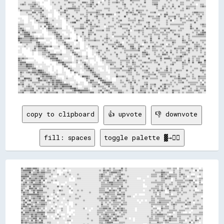
copy to clipboard
👍 upvote
👎 downvote
fill: spaces
toggle palette ▓→✊🏽
▓▓░░▒▒▓▓▓▓▒▒▓▓▓▓▒▒░░░░▒▒░░▒▒░░░░░░▒▒░░░░░░▒▒░░░░░░░░░░░░░░░░░░░░░░░░░░░░░░░░░░░░░░▒▒░░░░▒▒░░▒▒░░░░░░▓▓░░▒▒░░░░░░░░░░░░░░░░░░░░░░░░░░░░░░░░░░░░░░░░▒▒▒▒░░▒▒▒▒  ▒▒▒▒░░░░░░░░▒▒░░░░░░  ░░
▒▒▓▓▓▓▓▓▓▓▒▒░░▒▒▓▓░░▒▒▒▒░░▒▒▒▒░░▒▒░░    ░░    ░░  ░░░░░░░░░░░░░░░░░░░░░░░░░░░░▒▒░░▓▓▒▒▓▓▒▒░░▒▒▒▒▒▒▓▓▒▒░░▒▒░░░░░░░░░░░░░░░░░░░░░░░░░░▒▒░░░░░░▒▒░░░░░░░░░░▒▒░░░░▒▒░░░░▒▒▒▒░░░░  ▓▓  ▒▒▒▒
▒▒▒▒▒▒▒▒██░░▒▒▒▒▓▓▒▒▓▓▓▓▒▒▒▒▒▒░░░░░░      ░░░░▒▒░░░░░░░░░░░░░░░░░░░░░░░░░░░░░░░░░░▒▒▒▒░░▒▒▓▓▓▓▓▓▒▒▒▒░░░░░░░░░░░░░░░░░░░░░░░░░░░░░░░░░░▒▒▒▒▒▒▓▓▓▓▒▒▒▒    ▒▒░░░░▒▒░░░░░░░░▒▒░░░░░░░░░░░░
▒▒▒▒▓▓▒▒▒▒▒▒▓▓▓▓▒▒▒▒▒▒▒▒░░░░░░▒▒░░░░▒▒  ░░▒▒░░░░▒▒░░░░░░▒▒░░░░░░░░░░░░░░░░░░░░▒▒▓▓▒▒░░░░▒▒▒▒░░░░▒▒▒▒▓▓▒▒░░░░░░░░░░░░░░░░░░░░░░░░░░▒▒▒▒▒▒░░░░▓▓▒▒▒▒░░▒▒▒▒▒▒▒▒░░▒▒▓▓▒▒░░░░░░    ░░░░▒▒░░
▓▓▓▓▓▓▓▓░░▒▒▒▒▒▒▒▒▓▓▓▓▒▒░░░░▒▒░░    ░░░░░░░░▒▒░░░░  ░░░░░░░░░░░░░░░░░░░░░░░░░░▒▒▓▓▒▒▒▒▒▒▒▒░░░░▒▒▒▒▓▓░░░░░░▒▒░░░░░░░░░░░░░░░░░░  ░░▒▒▒▒▒▒░░▒▒▓▓▒▒░░▒▒▓▓▒▒▒▒▒▒░░▒▒░░▒▒▒▒  ░░▒▒▒▒░░    ░░
▒▒▓▓▒▒░░▓▓▒▒▒▒▓▓▒▒▒▒▓▓▒▒▒▒░░░░░░░░░░░░░░░░░░░░░░  ░░  ░░▒▒▒▒░░░░░░░░░░░░░░░░░░▒▒▒▒░░▒▒▒▒░░░░▒▒▒▒░░▓▓▒▒░░░░░░░░░░░░░░    ░░░░░░░░░░░░░░░░░░░░▒▒▒▒▓▓▒▒▒▒  ░░▒▒░░░░░░▒▒░░░░░░░░░░░░░░▒▒▒▒
▓▓░░▒▒▒▒▒▒▓▓▓▓▒▒▒▒▓▓░░▓▓  ░░░░▒▒░░▒▒░░░░░░░░░░░░      ░░░░░░░░░░░░░░░░░░░░░░░░▒▒░░▒▒▒▒▓▓░░░░▒▒░░▓▓▒▒▒▒▓▓▒▒░░░░░░░░░░░░░░░░  ░░░░░░░░░░▒▒░░░░▒▒▒▒░░░░░░  ░░▒▒▒▒▒▒▒▒░░▒▒▒▒▓▓▓▓  ▒▒░░▒▒░░
░░▒▒▓▓░░▒▒▓▓░░▒▒▒▒▓▓▒▒  ░░▒▒▒▒░░      ░░░░░░  ░░░░░░░░░░░░░░░░░░░░░░░░░░░░░░░░░░▒▒▒▒░░▒▒▓▓▓▓▒▒▒▒▒▒▒▒▒▒░░▒▒░░░░░░░░░░░░░░░░░░░░░░░░▒▒▒▒▒▒▒▒▒▒▒▒▒▒░░░░░░▒▒░░░░▒▒▒▒▒▒▒▒░░░░▒▒░░▒▒    ▒▒  
▒▒▓▓▒▒▒▒▒▒▒▒▓▓▓▓▓▓▓▓▒▒▒▒░░░░░░░░░░░░  ░░    ░░░░░░░░░░▒▒░░░░░░░░░░░░░░░░░░░░░░░░▒▒▒▒▒▒▒▒▒▒▓▓▒▒▒▒▒▒▒▒▒▒░░░░░░░░░░░░░░░░░░░░  ░░░░░░░░░░░░▒▒▒▒▒▒░░▒▒░░▒▒▒▒░░░░▒▒▒▒░░░░░░▒▒░░░░▒▒▒▒░░▒▒▒▒
▒▒▒▒▒▒░░▓▓░░▓▓▒▒▒▒▒▒░░▓▓▒▒░░░░░░░░░░▓▓░░▒▒░░░░▒▒  ░░░░░░░░░░░░░░░░░░░░░░░░░░░░░░▒▒▒▒▒▒▒▒▒▒▒▒▒▒▒▒▒▒░░▓▓░░░░▒▒░░░░░░░░░░░░░░    ░░░░░░░░▒▒▒▒░░▒▒░░▒▒▒▒░░░░░░▒▒░░▒▒▒▒▓▓▒▒░░░░▒▒░░▓▓░░░░░░
▒▒▒▒░░░░▓▓▓▓▒▒▓▓░░▒▒▒▒░░░░▒▒░░░░░░░░░░  ░░░░░░░░▒▒  ░░░░░░░░░░░░░░░░░░░░░░░░░░▒▒▒▒▒▒░░▒▒  ▒▒░░░░▒▒▓▓▒▒▒▒▒▒░░░░░░░░░░░░░░░░░░░░░░░░▒▒▒▒▒▒▒▒░░▒▒░░░░▓▓░░░░▒▒▒▒▒▒░░▒▒░░░░░░░░░░░░  ░░░░░░
▓▓░░▒▒▓▓░░▒▒▓▓▒▒▓▓▓▓▓▓░░░░░░░░░░▒▒░░░░▓▓▒▒░░░░░░  ▒▒░░░░▒▒░░▒▒░░░░░░░░░░░░░░░░▒▒▒▒▒▒░░░░▓▓▒▒▓▓▒▒░░▓▓░░░░▒▒░░░░░░░░░░░░░░░░  ░░░░▒▒░░▒▒░░▓▓▒▒▓▓▒▒  ░░▓▓▒▒▓▓▒▒▒▒░░▒▒░░░░░░▒▒░░▒▒    ░░▒▒
▒▒▓▓▒▒▒▒░░░░▓▓░░▓▓▒▒▒▒▒▒▒▒░░░░░░▒▒░░  ░░░░░░░░░░    ░░░░░░░░░░░░░░░░▒▒░░░░░░░░▒▒▒▒▒▒▓▓▓▓▒▒▒▒▒▒░░▒▒░░▒▒▒▒░░░░░░░░░░░░░░░░░░░░░░░░░░░░▒▒▒▒░░▒▒░░░░    ▒▒░░░░░░▒▒▒▒░░▒▒▒▒░░░░░░░░▒▒▒▒▒▒▒▒
░░▓▓▒▒▓▓▓▓▓▓▓▓▓▓▓▓▒▒▒▒░░░░░░░░  ░░▒▒░░░░▒▒▒▒░░░░░░░░░░▒▒░░░░░░░░░░░░░░░░░░░░░░░░░░▒▒░░▒▒▒▒▒▒▒▒░░▓▓▓▓▒▒▓▓░░░░░░░░░░  ░░      ░░░░░░░░░░▒▒  ▒▒░░░░▒▒▒▒▒▒  ░░░░▒▒░░▒▒░░░░░░░░░░▒▒▒▒░░░░░░
▒▒▒▒▒▒▒▒░░▒▒▒▒▒▒▓▓▓▓▒▒▒▒░░▓▓░░░░░░  ▒▒░░░░░░░░░░▒▒░░░░░░░░▒▒░░░░░░░░░░░░░░░░░░▒▒░░░░▒▒▒▒░░▒▒▒▒▒▒░░░░▒▒▒▒░░▒▒▒▒░░  ░░░░░░░░░░░░░░░░▒▒░░▒▒▒▒▒▒░░░░░░░░▒▒▒▒▒▒▒▒░░░░░░░░░░░░░░░░▒▒░░░░░░  
▒▒░░▓▓▒▒░░▒▒▓▓▒▒▒▒▓▓░░▒▒░░░░    ▒▒░░  ░░░░  ░░░░░░░░░░▒▒▒▒░░░░░░░░░░░░░░░░░░▒▒▒▒▓▓░░▓▓▒▒▒▒▒▒▒▒▓▓▒▒▓▓░░▒▒░░░░░░░░░░░░░░░░░░░░░░░░░░▒▒▒▒░░▒▒▒▒▒▒▒▒░░░░░░▒▒░░░░░░▒▒░░░░░░▒▒░░░░░░░░░░░░▒▒
▒▒▓▓░░▒▒██░░▒▒▒▒▒▒▒▒▓▓▓▓  ▒▒▒▒░░░░░░▒▒░░░░░░░░▒▒░░░░░░░░░░░░░░▒▒░░░░░░░░░░░░░░▒▒▒▒▒▒▒▒▒▒░░▒▒▓▓▒▒░░░░▒▒▒▒░░░░░░░░░░░░  ░░  ░░  ░░░░▒▒▒▒░░░░▒▒▒▒▒▒▒▒▒▒▒▒░░░░░░▒▒▒▒░░░░▒▒░░░░░░▒▒░░▒▒░░░░
░░▒▒▓▓░░░░▒▒▒▒▓▓░░▒▒▒▒▒▒▒▒░░  ░░▒▒░░░░░░  ░░░░░░    ░░░░░░░░░░░░░░░░░░░░░░░░░░░░▒▒░░▒▒░░▒▒░░▒▒▒▒▒▒▒▒░░▒▒▒▒░░░░░░░░░░░░  ░░░░░░░░▒▒▒▒▒▒░░▒▒▓▓▒▒▒▒▒▒▒▒░░▒▒░░▒▒▒▒▒▒▒▒▒▒░░▒▒▓▓░░  ░░░░░░░░
▒▒▓▓░░▓▓▓▓▒▒░░▒▒▒▒▒▒▓▓▓▓▒▒░░░░░░░░  ░░░░░░░░  ░░    ░░▒▒░░░░░░░░░░░░░░░░░░░░░░░░▓▓░░░░▒▒░░▒▒▒▒▒▒▒▒░░▓▓▒▒▒▒░░░░░░░░░░░░░░░░░░░░░░░░▒▒▒▒▒▒▒▒▒▒▒▒▒▒▒▒  ░░▒▒▓▓▒▒░░░░░░░░▓▓▒▒▒▒░░░░▒▒▒▒▒▒░░
▒▒▓▓▓▓▒▒░░▓▓▒▒▓▓▒▒▒▒▒▒▒▒░░░░░░  ░░▒▒░░    ░░░░  ░░  ░░░░░░░░░░░░░░░░░░░░░░░░▒▒░░▒▒▒▒▒▒▒▒░░░░▒▒▒▒░░▒▒░░░░░░░░░░░░░░░░░░░░░░░░░░░░░░▒▒  ░░░░░░▒▒░░▒▒▒▒░░░░▒▒░░░░░░▒▒░░  ░░░░░░▒▒▒▒░░░░▒▒
▓▓░░▒▒▒▒▓▓▒▒▒▒▒▒▓▓▒▒░░▒▒  ░░░░▒▒  ░░░░░░▒▒░░░░  ░░░░░░░░░░░░░░▒▒  ░░░░  ░░░░░░▒▒▒▒▓▓▓▓▒▒▓▓░░▒▒░░▓▓▒▒▓▓▒▒░░░░░░░░░░  ░░░░░░░░░░░░░░░░▒▒▒▒    ▓▓▒▒▒▒▒▒░░░░▒▒░░░░░░░░░░▒▒▒▒░░▒▒▒▒▒▒░░▒▒▒▒
░░▒▒▒▒▒▒▓▓▒▒██░░▒▒░░▒▒░░░░░░▒▒░░▒▒░░    ▒▒░░░░  ░░    ░░░░░░░░░░░░░░  ░░░░░░▒▒▒▒▒▒▒▒░░▒▒▒▒▒▒░░▓▓▒▒▒▒▓▓▒▒▒▒░░░░░░░░  ░░░░░░░░░░░░░░▒▒░░░░▒▒░░▒▒░░░░░░▒▒▒▒▒▒▒▒░░▒▒▒▒▒▒░░░░░░  ░░░░░░░░░░
▓▓░░▓▓▓▓▒▒▒▒▒▒▒▒▓▓▓▓▓▓▓▓░░▒▒▒▒▒▒▒▒░░  ░░░░░░░░      ░░░░░░░░░░░░░░░░░░░░░░░░▒▒▒▒▒▒░░▒▒▒▒▒▒▒▒▒▒░░░░▒▒░░▒▒▒▒░░░░░░░░░░░░░░░░░░░░░░░░▒▒░░▒▒░░▒▒░░░░░░▒▒▒▒▒▒  ░░▒▒▒▒░░    ░░  ░░░░░░░░▒▒▒▒
▒▒▓▓▒▒▒▒▒▒▓▓▒▒▓▓▒▒▒▒▓▓▒▒  ░░░░░░░░  ▒▒░░    ░░░░  ░░  ░░░░░░░░░░░░▒▒░░░░░░░░▒▒░░▒▒▒▒▓▓▒▒░░▒▒▓▓▒▒░░░░▒▒▒▒░░░░░░░░░░░░░░░░░░░░░░░░░░▒▒▒▒▒▒▓▓▓▓▓▓▒▒▒▒░░  ░░░░░░▒▒▒▒▒▒▒▒▒▒▒▒▒▒░░▒▒▒▒▒▒▒▒▒▒
▒▒▒▒▒▒▒▒░░▓▓▒▒▓▓▒▒▒▒▒▒▓▓▒▒  ░░  ░░░░  ▒▒░░░░░░  ▒▒░░░░░░░░░░░░░░░░░░░░░░░░░░░░▒▒░░▒▒▒▒▓▓▒▒▒▒░░▒▒▓▓▒▒▒▒░░░░░░░░░░░░░░░░░░░░░░░░▒▒░░▒▒░░▒▒▒▒▒▒▒▒▒▒░░▒▒▒▒▓▓░░░░▒▒▒▒░░░░░░░░▒▒░░░░▒▒░░░░░░
▒▒▒▒░░▒▒▒▒▒▒▓▓▓▓░░▓▓▒▒▒▒▒▒░░░░░░  ▒▒▒▒░░░░  ░░░░░░░░░░░░░░░░░░░░░░▒▒░░░░░░░░░░▒▒▒▒▓▓▒▒▒▒▓▓░░▓▓▓▓░░░░░░░░▒▒░░  ░░  ░░░░░░░░░░░░░░▒▒▒▒░░▒▒▒▒░░░░▒▒░░░░▓▓▒▒▒▒▒▒░░▒▒░░░░░░▒▒░░░░░░▒▒  ▒▒░░
▓▓▒▒▒▒▒▒░░▓▓░░▓▓▒▒░░▓▓░░░░░░░░░░░░░░░░░░░░░░░░▒▒▒▒  ░░░░░░░░░░░░░░░░░░▒▒░░░░░░▒▒▒▒▒▒▓▓▓▓░░▒▒▒▒▓▓▒▒░░░░░░░░░░░░░░  ░░░░░░░░░░░░░░▒▒▒▒▒▒▒▒▒▒░░░░▒▒▓▓▒▒▓▓▒▒▒▒▒▒░░▒▒▒▒▒▒  ░░░░▒▒░░▓▓▒▒░░░░
▓▓▒▒▓▓▒▒▒▒▒▒▒▒▓▓▒▒▓▓▓▓░░░░▒▒▒▒░░░░░░  ░░░░░░  ░░  ░░░░░░░░░░░░░░░░░░░░░░░░░░░░▒▒▒▒░░▒▒▓▓▓▓▓▓░░░░░░▒▒▒▒▒▒░░░░░░░░░░░░░░░░░░░░░░░░▒▒░░░░░░▓▓▒▒▒▒░░▒▒▒▒░░░░░░░░░░▒▒▒▒░░░░░░▓▓  ▒▒░░░░  ░░
▒▒░░▒▒░░▓▓▓▓▒▒▒▒▒▒▒▒▒▒▒▒░░░░▒▒░░░░░░░░░░░░░░░░░░  ░░░░░░░░░░░░▒▒░░▒▒░░░░░░░░░░▒▒▓▓▒▒▒▒▒▒▒▒░░▒▒▒▒▒▒▒▒▒▒░░░░░░░░░░░░░░░░░░░░    ░░▒▒▒▒▒▒▒▒░░▒▒░░  ░░░░▒▒▒▒▒▒▒▒▒▒░░▒▒▒▒▒▒░░  ▒▒▒▒    ░░░░
▒▒▒▒▓▓▒▒▓▓▓▓░░▒▒▓▓▓▓░░▓▓░░░░  ░░░░░░░░  ░░░░░░░░░░░░░░░░░░▒▒░░░░▒▒░░░░░░░░░░░░▒▒▒▒░░▓▓░░▒▒░░░░▒▒▒▒▒▒▒▒░░▒▒░░░░░░░░░░░░░░░░░░░░  ░░▒▒░░░░░░░░▒▒░░░░░░░░░░░░░░░░░░  ▒▒  ░░▒▒    ░░▒▒░░▒▒
▒▒▓▓▒▒▓▓▒▒▓▓▒▒▓▓▒▒▒▒▒▒▒▒░░    ░░░░░░░░░░░░░░░░░░░░░░░░░░░░░░░░░░░░░░░░░░░░░░░░░░▓▓  ▓▓▒▒░░░░▒▒░░░░░░░░▒▒▒▒░░░░░░  ░░░░░░░░  ░░░░░░▒▒░░▒▒░░░░▒▒░░▒▒▒▒░░░░░░▒▒░░░░░░░░▒▒░░▒▒▒▒▒▒▒▒░░░░░░
▒▒▒▒░░▓▓▓▓▒▒▓▓▓▓▓▓░░▒▒░░░░░░░░▒▒  ░░░░░░░░░░░░      ░░░░░░░░▒▒░░░░░░░░░░░░░░░░▒▒░░▒▒▓▓▒▒▓▓▒▒▒▒░░░░░░▒▒░░▒▒░░░░░░░░░░░░░░░░  ░░░░░░▒▒▒▒▒▒░░░░▒▒▒▒░░░░░░▒▒▒▒▒▒░░▒▒░░▒▒▓▓░░░░░░░░▒▒░░░░░░
▓▓▒▒▓▓▓▓▓▓▓▓▓▓▒▒▓▓▓▓▓▓░░░░▒▒░░      ░░░░    ░░░░░░░░░░░░░░░░░░░░░░░░░░░░░░░░░░▒▒░░▒▒▓▓▒▒▒▒▒▒░░▒▒▓▓▓▓▓▓░░░░░░░░░░░░░░░░  ░░░░░░░░  ▒▒▒▒▒▒▒▒▒▒░░░░▒▒▒▒▒▒░░  ░░░░▒▒░░▒▒▒▒▒▒░░░░░░░░░░░░░░
▓▓▒▒▒▒▒▒▓▓▒▒░░▓▓░░▓▓▒▒▓▓▓▓  ░░  ░░░░    ░░░░░░  ░░░░░░░░░░░░░░░░░░░░░░░░░░░░░░▒▒░░▒▒▒▒▓▓░░▓▓▓▓▓▓▓▓░░▓▓▒▒░░░░░░░░░░░░░░░░  ░░░░░░░░░░░░▒▒░░░░▒▒░░░░    ░░░░  ░░▒▒░░▒▒░░▒▒▒▒░░▓▓▒▒▒▒  ░░
▒▒▓▓▒▒▓▓░░▓▓░░░░▒▒▓▓▒▒░░░░░░▒▒░░▒▒░░░░▒▒  ░░  ░░▒▒░░░░░░░░░░░░░░░░░░░░░░░░░░░░▒▒▒▒▒▒▒▒▒▒░░▒▒░░░░▒▒▒▒░░▒▒░░░░    ░░░░░░    ░░░░░░░░░░░░░░░░░░▒▒▒▒░░░░░░▓▓▓▓░░░░░░░░▒▒▒▒░░░░    ░░▒▒▒▒░░
██▒▒▓▓▒▒▓▓▓▓▒▒▓▓▓▓▒▒▒▒▒▒░░▒▒▒▒░░░░░░░░  ░░░░░░░░  ░░▒▒░░░░░░░░░░░░░░░░░░░░░░▒▒░░░░▓▓▒▒▒▒▒▒▒▒░░░░▒▒░░▓▓▒▒░░░░░░░░░░    ░░░░    ░░░░▒▒▒▒▒▒▒▒▒▒▒▒░░▒▒▒▒▒▒▒▒░░░░░░░░▒▒▒▒░░░░▒▒░░▒▒░░░░▒▒▒▒
▒▒▒▒▓▓▒▒▒▒▓▓▒▒░░▒▒▓▓▒▒░░░░▒▒░░░░░░░░▒▒░░░░░░░░░░░░  ░░░░░░░░░░░░▒▒░░░░░░░░░░░░▒▒░░▒▒▒▒▓▓▓▓▒▒▒▒░░░░▒▒░░▒▒░░░░░░░░░░░░░░  ░░    ░░░░▒▒░░  ▒▒  ▒▒▒▒▒▒░░░░░░  ▒▒▒▒░░░░▒▒░░  ▒▒▒▒▒▒░░░░░░░░
▒▒░░▒▒▒▒░░░░▓▓░░▒▒▓▓░░▒▒░░░░░░▒▒░░░░░░░░░░  ░░░░    ░░░░░░░░░░░░░░░░░░  ░░░░░░░░▓▓▓▓▒▒▒▒▒▒▒▒▓▓▒▒▒▒▒▒▓▓▒▒▒▒░░░░░░░░░░░░░░░░░░░░░░▒▒▒▒▒▒▒▒▒▒▒▒▓▓░░░░▒▒░░░░▒▒░░░░▒▒▒▒░░  ░░      ░░░░░░▓▓
▒▒▓▓▓▓░░▒▒▓▓▒▒▒▒▓▓▓▓░░  ░░░░▒▒  ░░░░▒▒░░░░░░░░  ░░░░░░░░░░░░░░░░░░░░░░░░░░░░▒▒░░▒▒░░▒▒░░▒▒▒▒▒▒░░▒▒░░▒▒▒▒░░░░░░░░░░░░  ░░░░░░░░░░▒▒▒▒░░░░▒▒░░░░░░░░▒▒░░▓▓    ░░▒▒▒▒  ░░▒▒░░▒▒░░░░  ░░░░
██░░░░▒▒▒▒▒▒▓▓▒▒▓▓░░▒▒▒▒░░░░░░▒▒░░░░░░░░░░░░  ░░░░░░░░░░░░░░░░░░░░░░░░░░░░░░░░▒▒░░▒▒▒▒▒▒▒▒░░░░▒▒░░▓▓▓▓▒▒░░░░░░░░░░░░░░  ░░░░░░░░░░░░░░▒▒▒▒░░░░░░▒▒░░  ░░▒▒▒▒░░░░  ░░░░░░▒▒░░▒▒░░  ░░░░
▒▒▒▒▒▒▓▓▓▓▒▒▒▒▓▓░░▓▓▒▒▒▒░░░░░░  ░░░░  ░░  ░░░░▒▒  ░░░░░░░░░░░░░░░░░░░░░░░░░░░░▒▒▓▓▓▓▓▓░░░░▒▒▒▒░░░░▓▓░░▒▒▒▒░░░░  ░░░░        ░░░░░░░░░░░░░░░░░░▒▒▒▒    ░░▒▒▒▒░░░░▒▒▒▒▒▒░░░░░░▒▒░░▒▒▓▓▒▒
░░░░▓▓▒▒▒▒▒▒▓▓▒▒▓▓▒▒░░▓▓░░▒▒▒▒░░▒▒░░░░▓▓░░▒▒▒▒░░  ░░░░░░░░░░░░░░░░░░░░░░░░░░░░░░▒▒░░░░▒▒██▒▒▓▓░░░░░░░░▒▒░░░░  ░░░░    ░░░░░░  ░░░░░░░░░░░░░░▒▒▒▒▒▒▒▒▒▒▒▒░░░░▒▒░░▒▒░░░░░░▒▒▒▒  ░░░░▒▒  
░░▒▒▓▓▒▒██░░▒▒▒▒▒▒░░    ░░░░░░░░░░░░░░        ░░░░  ░░░░░░░░░░░░░░░░░░░░░░░░▒▒▒▒░░░░▒▒▓▓▒▒░░▒▒░░░░▓▓░░░░░░░░  ░░░░░░░░░░░░░░░░░░  ░░░░▒▒░░░░▒▒▒▒  ░░░░  ▒▒░░▒▒▒▒░░░░▒▒▒▒░░░░░░░░░░░░░░
▒▒▒▒▒▒▒▒▒▒░░░░░░▒▒▓▓▓▓░░░░░░░░░░░░▒▒▒▒  ░░▒▒  ░░░░░░░░░░░░▒▒░░░░▒▒░░░░░░░░░░░░▒▒▓▓░░░░▒▒░░▒▒░░▓▓  ░░▒▒▒▒▓▓░░░░░░░░░░    ░░░░░░░░░░░░░░▒▒░░▒▒▒▒░░░░░░░░▒▒░░▒▒▒▒▒▒░░░░░░░░░░░░▒▒▒▒░░▒▒░░
░░▒▒░░▒▒▓▓▓▓▓▓░░▓▓░░▒▒▒▒▒▒░░  ░░    ░░░░▒▒░░▒▒░░  ░░░░░░░░░░░░  ░░░░░░░░░░░░▒▒▒▒▓▓▓▓▒▒▓▓░░▒▒▓▓▒▒▒▒░░▓▓▓▓▒▒░░░░░░░░░░░░░░░░░░  ░░░░░░▒▒▒▒▒▒▒▒▒▒▓▓▒▒▒▒▒▒▒▒░░▒▒░░░░░░    ░░  ░░▒▒░░░░    
▒▒░░▒▒░░▓▓▒▒▒▒▓▓▒▒░░░░    ▒▒░░░░░░▒▒  ░░░░░░░░░░░░░░░░░░░░▒▒░░░░░░░░░░░░░░░░▒▒▒▒▓▓▓▓▒▒▒▒▒▒▒▒▒▒▒▒░░░░▒▒▒▒░░░░░░░░░░░░░░░░  ░░  ░░░░░░▒▒▒▒▒▒▒▒▒▒▒▒▓▓░░░░▒▒▒▒▒▒░░░░░░▒▒░░▒▒▒▒░░  ▒▒▒▒░░░░
▒▒▒▒▒▒▓▓▓▓▒▒▓▓▒▒░░▒▒░░▒▒▒▒  ░░░░░░░░░░░░░░░░░░░░▒▒░░░░░░▒▒░░░░░░░░░░░░░░░░░░▒▒▓▓▒▒▒▒▓▓▓▓▒▒▒▒░░▒▒▒▒▓▓░░▒▒▒▒  ░░░░  ░░░░  ░░░░░░  ░░░░▒▒▒▒░░▒▒░░▒▒░░▒▒  ░░▒▒░░░░▒▒░░▒▒▒▒░░░░░░░░  ░░▒▒░░
▒▒▒▒▒▒▒▒▓▓▒▒░░▓▓░░░░▒▒▒▒░░░░░░░░░░░░    ░░  ░░░░░░░░░░░░░░░░░░░░░░░░░░░░░░░░░░  ░░▒▒▓▓▓▓░░▓▓▒▒▒▒░░▒▒▒▒▓▓░░░░░░░░░░    ░░        ░░░░▒▒░░  ░░░░░░    ▒▒▒▒▒▒▒▒░░▒▒░░░░░░░░░░▓▓▒▒░░▒▒░░▒▒
▒▒▓▓░░▒▒▒▒▒▒▓▓▓▓░░▒▒░░░░▒▒░░░░  ░░░░░░  ░░▒▒  ░░░░  ░░░░░░░░░░░░░░░░░░░░░░░░░░▒▒▒▒▒▒▒▒▒▒▒▒░░░░░░▓▓░░░░▓▓▒▒░░    ░░░░░░░░░░░░░░░░░░░░░░░░▒▒░░░░▓▓▒▒░░▒▒░░░░▒▒▒▒▒▒▒▒░░▓▓▒▒▒▒▒▒  ░░  ▒▒░░
▒▒▓▓▒▒██▓▓░░▒▒▓▓▒▒▓▓░░▒▒░░  ░░▒▒░░  ░░▒▒▒▒    ▒▒░░░░░░░░░░▒▒░░░░░░░░░░░░░░░░░░▒▒▒▒▒▒▒▒▒▒░░▒▒▓▓▒▒▒▒▒▒▒▒░░░░░░░░░░░░░░░░░░░░░░░░  ░░░░░░▒▒▒▒▒▒▒▒░░░░▒▒░░░░░░  ░░▒▒▒▒░░▓▓▒▒▒▒▒▒▒▒▒▒▒▒▓▓▒▒
░░▒▒▒▒░░░░▒▒▓▓░░░░▓▓▒▒  ░░▒▒░░▒▒░░░░░░░░░░▒▒▒▒░░░░░░░░░░░░░░░░░░░░░░░░░░░░░░▒▒▒▒▓▓▒▒▓▓▓▓▓▓▒▒▒▒▒▒▒▒▒▒░░▒▒░░░░░░░░    ░░░░░░  ░░░░░░░░░░▒▒▒▒▒▒▒▒    ░░▒▒░░░░░░░░░░░░░░░░▒▒▒▒  ▒▒░░░░▒▒▓▓
▓▓▒▒▓▓▓▓▒▒▓▓▓▓▒▒▓▓▒▒  ░░░░░░░░          ░░▒▒    ░░░░░░░░░░░░░░▒▒░░░░░░░░░░░░░░▒▒░░▒▒▒▒██▒▒░░▒▒▒▒░░▒▒▒▒▒▒░░░░░░░░░░░░░░░░░░░░  ░░░░▒▒░░░░▒▒░░░░▒▒▒▒░░▒▒▒▒░░░░▒▒░░▒▒░░▒▒▒▒░░░░▒▒  ░░░░░░
▒▒▒▒▒▒▒▒▒▒▒▒░░▓▓░░▒▒▒▒▒▒░░░░░░░░░░░░░░  ░░  ░░░░░░░░░░░░░░░░░░░░░░  ░░░░░░░░░░░░▓▓▒▒▒▒░░▒▒▒▒▒▒▒▒░░▒▒▒▒░░▒▒░░░░░░░░░░░░░░  ░░  ░░░░▒▒▒▒▒▒▒▒▒▒░░░░░░  ░░░░░░░░▒▒░░▒▒░░▒▒░░░░▒▒░░▒▒░░░░░░
▒▒▒▒▓▓▓▓▒▒▓▓▓▓▒▒██▒▒▒▒▒▒░░░░▒▒░░░░░░  ░░  ░░░░▒▒    ░░░░░░░░░░░░░░░░░░░░░░░░▒▒▒▒▒▒▒▒▓▓░░░░▒▒▒▒▒▒▓▓▒▒▒▒▒▒▒▒░░░░░░      ░░  ░░░░░░░░░░░░░░░░▒▒░░  ░░    ▒▒░░░░░░░░░░▓▓░░▒▒▓▓░░░░░░░░▓▓▒▒
░░▒▒▒▒▒▒▒▒▓▓▓▓▒▒▓▓▒▒▒▒░░  ▒▒░░░░░░░░▒▒░░░░░░░░░░░░░░░░░░░░░░░░░░░░░░░░░░░░░░░░▓▓▒▒░░░░▒▒▒▒▒▒▒▒░░▒▒▒▒▒▒▒▒░░░░░░░░░░░░░░