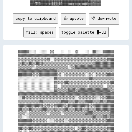
copy to clipboard
👍 upvote
👎 downvote
fill: spaces
toggle palette ▓→✊🏽
▓▓▓▓▓▓░░░░  ░░░░  ▒▒    ░░  ░░  ▒▒    ░░  ▓▓░░░░▓▓▓▓▓▓

▓▓▓▓▓▓▓▓▓▓▓▓▓▓▓▓▓▓▓▓▓▓▓▓▓▓▓▓▓▓▓▓▓▓▓▓▓▓▓▓▓▓▓▓▓▓▓▓▓▓▓▓▓▓

▒▒▒▒▒▒▒▒▒▒▒▒▒▒▒▒▓▓░░▒▒▒▒▒▒▒▒▒▒▒▒▒▒▒▒▒▒▒▒▒▒▒▒▒▒▒▒▒▒▓▓▓▓

▒▒▓▓▒▒▓▓▒▒▓▓▓▓▒▒▒▒▒▒▒▒▒▒▒▒▒▒▒▒▒▒▒▒▒▒▒▒▒▒▒▒▓▓▓▓▓▓▓▓▓▓▓▓

▒▒▒▒▒▒▒▒░░▒▒▒▒▒▒▒▒▒▒▒▒▒▒▒▒▒▒░░▒▒▓▓▓▓▓▓▓▓▓▓▓▓▓▓▓▓▓▓▓▓▓▓

▓▓▓▓▓▓▓▓▓▓▓▓▓▓▓▓▓▓▓▓▓▓▒▒▒▒▒▒▒▒▒▒▒▒▒▒▒▒▒▒▒▒▒▒▒▒▒▒▒▒▒▒▒▒

██▓▓▓▓▓▓▒▒▒▒▓▓▓▓▓▓▓▓▓▓▒▒░░▒▒▒▒▒▒▒▒▒▒▒▒░░▒▒░░▒▒▒▒▒▒▓▓▓▓

░░░░░░░░░░░░░░░░░░░░▓▓▒▒▒▒▒▒▒▒▒▒▒▒▒▒▒▒▒▒▓▓▒▒▒▒▒▒▒▒▒▒▒▒

░░░░░░░░░░░░░░░░░░░░▓▓▒▒▒▒▓▓▒▒▒▒▒▒▒▒▒▒▒▒▒▒▒▒▒▒▒▒▒▒▒▒▓▓

░░░░░░░░░░░░░░░░░░░░▓▓░░▒▒▒▒▒▒▒▒▒▒▒▒▒▒░░▒▒▒▒▒▒▒▒░░▒▒▒▒

░░░░░░░░░░░░░░░░░░░░▓▓▒▒▒▒▒▒▓▓▓▓▒▒▓▓▓▓▓▓▓▓▓▓▓▓▓▓▓▓▓▓▒▒

▓▓▓▓▓▓▓▓▓▓▓▓▓▓▓▓▓▓▓▓▓▓▓▓▓▓▓▓▓▓▓▓▓▓▓▓▓▓▓▓▓▓▓▓▓▓▓▓▓▓▓▓▓▓

░░▓▓▒▒▒▒▒▒▒▒▒▒▒▒▒▒▒▒▒▒▒▒▒▒▒▒▒▒▒▒░░▒▒▒▒▒▒▒▒▒▒░░▒▒▒▒▓▓▓▓

▒▒▒▒▒▒▒▒▒▒▒▒▓▓▒▒▒▒▒▒▒▒▒▒▓▓▓▓▒▒▒▒▓▓▒▒▒▒▓▓▓▓▒▒▒▒▓▓▒▒▓▓▓▓

▓▓▓▓▓▓▓▓▓▓▓▓▓▓▒▒▓▓▒▒▓▓▓▓▓▓▒▒▓▓▓▓▓▓▓▓▓▓▓▓▒▒▓▓▓▓▓▓▓▓▓▓▓▓

▓▓▒▒▒▒▓▓▒▒▒▒▓▓▓▓▒▒▒▒▓▓▒▒▒▒▓▓▒▒▒▒▓▓▓▓▒▒▓▓▒▒▒▒▓▓▓▓▓▓▓▓▓▓

▒▒▒▒░░▒▒▒▒▒▒▒▒▒▒░░▒▒▒▒▒▒░░▒▒▒▒▒▒▒▒▒▒▒▒▓▓▓▓▒▒▒▒▒▒▒▒▒▒▓▓

▒▒░░░░▒▒▒▒▒▒▒▒▒▒▒▒▒▒▒▒▒▒▒▒▒▒▒▒▒▒▒▒▒▒▒▒▒▒▒▒▓▓▒▒▒▒▓▓▒▒▓▓

▓▓▓▓▓▓▓▓▒▒▒▒▒▒▒▒░░░░▒▒▒▒▒▒░░▒▒▒▒▒▒▒▒▒▒▒▒▒▒▒▒▒▒▒▒▒▒▓▓▓▓

▓▓▓▓▓▓▓▓▓▓▓▓▓▓▓▓▓▓▓▓▓▓▓▓▓▓▓▓▓▓▓▓▓▓▓▓▓▓▓▓▓▓▓▓▓▓▓▓▓▓▓▓▓▓

▓▓▒▒▒▒▓▓▒▒▒▒▒▒▒▒▒▒▒▒▒▒▒▒▒▒▒▒▒▒▒▒░░▒▒▓▓▒▒▒▒▒▒▒▒▒▒▒▒▓▓▓▓
