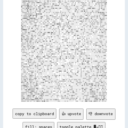
copy to clipboard
👍 upvote
👎 downvote
fill: spaces
toggle palette ▓→✊🏽