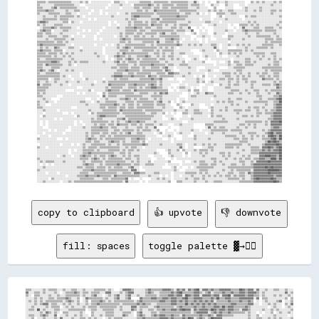
▒▒▒▒▒▒░░▒▒▒▒▒▒▒▒▒▒▒▒▒▒▒▒░░░░░░▒▒░░▒▒  ░░░░░░░░░░░░░░  ▒▒▒▒░░░░  ░░░░░░░░▒▒▒▒▒▒▒▒░░▒▒▒▒▒▒▒▒▒▒░░▒▒▒▒▒▒▒▒▒▒▒▒░░░░▓▓░░  ░░  ░░    ▒▒░░░░▒▒░░░░░░░░░░░░    ▒▒░░▒▒░░▒▒░░░░░░▒▒░░▒▒
▒▒░░░░░░░░░░▒▒▒▒▒▒▒▒▒▒▒▒▒▒░░░░    ░░░░░░░░░░░░░░░░  ░░░░░░▒▒░░░░░░  ▒▒▒▒▒▒▒▒▒▒▓▓▒▒░░▒▒░░▒▒▒▒▒▒▒▒░░▒▒▒▒▒▒▒▒░░▒▒▒▒▒▒░░░░    ▒▒░░░░    ▒▒░░░░    ░░░░  ░░░░░░░░░░░░░░░░▒▒░░░░░░
▒▒▒▒░░░░░░▒▒▓▓░░▒▒▒▒▒▒▒▒▒▒▒▒░░░░░░  ░░░░░░░░░░░░  ░░░░░░░░  ░░░░░░░░▒▒▒▒░░▒▒▒▒▒▒░░▒▒▒▒░░▒▒▒▒░░▒▒▒▒▒▒▒▒▒▒▒▒░░░░░░▒▒░░░░░░    ▒▒      ░░░░░░      ░░▒▒░░░░░░░░▒▒░░░░░░░░░░░░░░
▒▒▒▒▒▒▓▓▒▒▒▒░░░░░░░░▒▒░░░░▒▒▒▒░░░░░░░░  ░░░░  ░░░░░░░░░░░░░░░░░░░░░░░░▒▒▒▒░░▒▒░░░░▓▓▒▒▒▒▒▒▒▒▒▒▒▒▒▒░░▒▒▒▒▒▒▒▒▒▒▒▒░░░░░░░░▒▒░░▒▒░░▒▒░░░░▒▒▒▒░░░░░░░░▒▒░░░░▒▒░░▒▒░░░░░░▒▒▒▒░░▒▒
▒▒░░░░░░▒▒▒▒▒▒▒▒░░░░▒▒▒▒░░░░  ░░░░░░  ░░░░░░  ░░  ░░░░░░  ░░░░▒▒░░▒▒▒▒▒▒▒▒▒▒▒▒▒▒▒▒░░▒▒▒▒▒▒▒▒▒▒▒▒▒▒▒▒░░░░▒▒▒▒░░░░▒▒  ░░  ░░    ▒▒▒▒▒▒░░░░▒▒▒▒░░░░░░░░░░░░░░░░░░░░░░░░▒▒░░░░░░
░░░░▒▒░░░░░░▒▒░░▒▒▒▒▒▒▒▒▒▒░░▒▒░░  ░░░░░░░░░░░░░░░░░░▒▒░░░░░░░░░░░░▒▒▓▓▓▓▒▒▒▒▒▒▒▒░░░░░░▒▒▒▒▒▒▒▒▒▒▒▒▓▓▒▒▒▒▒▒░░░░░░░░░░░░░░░░    ░░▒▒  ░░░░░░░░░░    ▒▒░░▒▒▒▒░░░░░░░░░░░░░░░░▒▒
░░░░▒▒▒▒▒▒▒▒▒▒░░▒▒▒▒▒▒░░░░░░░░░░░░░░  ░░  ░░░░░░░░░░░░░░░░░░░░▒▒░░▒▒▒▒░░░░░░░░░░▒▒▒▒▓▓░░▒▒▒▒▒▒▒▒▒▒▒▒▒▒▒▒░░░░░░░░░░  ░░░░░░  ░░░░░░░░▒▒░░░░░░░░░░  ░░░░░░░░░░░░░░░░░░░░░░░░░░
▒▒▓▓▓▓▒▒░░░░░░░░░░▒▒▒▒  ▒▒░░░░  ░░░░░░░░░░░░░░░░░░  ░░  ░░░░░░░░▒▒░░▒▒▒▒▒▒░░▒▒░░▒▒▒▒░░▒▒▒▒▒▒▒▒▒▒▒▒░░░░░░░░▒▒░░░░░░░░░░▒▒▒▒░░░░░░  ░░░░░░░░░░░░░░░░░░▒▒░░▒▒░░░░░░░░░░░░░░░░▒▒
▒▒░░▒▒░░░░░░▒▒▒▒▒▒░░░░░░░░░░░░░░░░░░░░░░░░░░░░░░░░  ░░░░  ░░░░░░▒▒░░▒▒▒▒▒▒▒▒▒▒░░▓▓▒▒▒▒▒▒░░▒▒░░░░▒▒░░▒▒▒▒▒▒░░░░░░░░░░    ░░░░▒▒░░░░░░░░  ░░    ▒▒▒▒▒▒░░▒▒░░▒▒░░░░░░░░░░░░▒▒░░
  ░░▒▒▒▒▒▒▓▓▒▒░░▒▒▒▒▒▒▒▒░░░░  ░░░░░░░░░░░░░░░░  ░░░░░░░░▒▒░░░░▒▒▒▒▒▒▓▓▒▒▒▒░░▒▒▒▒░░░░▒▒▒▒░░░░░░▒▒▒▒░░▒▒░░░░▓▓    ░░  ░░      ░░░░░░░░░░    ░░  ░░▓▓░░░░░░▒▒▒▒░░░░▒▒▒▒▒▒░░░░▒▒
░░▒▒▓▓▒▒▒▒  ░░░░░░▒▒▒▒░░░░░░░░░░  ░░  ░░░░░░  ░░░░░░░░░░░░░░░░▒▒▒▒▒▒▒▒░░▒▒▒▒░░░░▒▒▒▒▒▒▒▒▒▒▒▒▒▒▒▒░░▒▒▒▒▒▒░░░░▓▓    ░░  ░░    ░░░░░░░░▒▒░░░░  ░░░░▒▒▓▓▒▒▒▒▒▒▒▒▒▒░░▒▒▒▒▒▒▒▒░░░░
▒▒▒▒░░▒▒▒▒░░░░░░▒▒░░░░░░░░░░  ░░░░░░░░░░░░  ░░░░░░░░░░░░░░▒▒░░▒▒▒▒▒▒░░▒▒▒▒░░▒▒▒▒▒▒▒▒░░▒▒▓▓░░░░▒▒▒▒░░░░░░    ░░▒▒  ░░░░░░    ▒▒░░░░░░  ░░░░░░░░░░░░▒▒░░░░░░▒▒░░░░░░░░░░▒▒░░░░
▒▒▒▒░░░░▒▒▒▒▒▒░░░░▒▒▒▒░░  ░░░░░░  ░░░░░░  ░░░░░░░░░░░░  ░░▒▒░░▒▒░░░░▒▒▒▒░░▒▒░░░░▒▒░░░░▒▒▒▒▒▒▒▒▒▒▒▒▒▒░░░░░░░░    ░░░░▒▒░░░░  ░░░░░░    ▒▒▒▒░░░░░░░░░░▒▒░░░░▒▒▒▒▒▒▒▒▒▒░░░░▒▒░░
░░░░░░▒▒░░░░▒▒▒▒▒▒▒▒░░░░▒▒░░░░░░░░░░░░░░  ░░  ░░░░░░░░░░░░▒▒▓▓▒▒▒▒░░▒▒▒▒▒▒▒▒▒▒▒▒▒▒▒▒▒▒░░░░▒▒▒▒▓▓▒▒▒▒░░  ░░░░  ░░    ░░  ░░    ░░░░░░░░▒▒░░░░░░░░▒▒░░░░░░░░░░░░░░▒▒▒▒▒▒░░▒▒▒▒
▒▒▒▒▒▒▒▒▒▒▒▒░░▒▒▒▒░░▒▒░░░░░░░░░░░░░░░░░░░░░░░░░░░░░░░░░░░░▒▒▒▒░░▒▒░░░░░░░░▒▒▒▒▒▒▒▒░░▓▓░░░░▒▒▒▒▒▒░░▒▒  ░░░░░░░░░░░░  ░░  ░░░░░░░░░░░░░░  ░░░░░░░░░░░░░░░░░░░░░░░░▒▒░░▒▒▒▒▒▒▒▒
▒▒▓▓▒▒▒▒▒▒▒▒▒▒▒▒▒▒▒▒░░░░  ░░░░░░░░░░░░░░  ░░░░░░  ░░  ░░▒▒░░░░▒▒▒▒▒▒▒▒▒▒▒▒▒▒░░░░▒▒░░▒▒▒▒▒▒▒▒▒▒▒▒▒▒▓▓▒▒░░░░▒▒░░▒▒░░▒▒░░░░░░▒▒▒▒░░  ░░░░▒▒░░░░▒▒░░▒▒░░▒▒░░░░░░░░▒▒▒▒▒▒▒▒░░░░▒▒
░░▒▒░░▒▒░░░░▓▓▒▒░░░░░░▒▒▒▒░░░░  ░░░░░░░░░░░░░░  ░░░░░░░░▒▒░░▒▒▓▓▒▒░░▒▒▒▒▒▒▒▒▒▒▒▒▒▒▒▒░░▒▒░░▒▒░░▒▒░░  ░░░░░░░░░░░░░░░░░░░░░░░░▓▓░░  ░░░░      ░░░░░░▒▒░░░░░░▒▒▒▒▒▒▒▒░░▒▒░░░░░░
▒▒▓▓▒▒▒▒▒▒░░▒▒▒▒▒▒  ░░░░░░░░░░▒▒░░░░░░░░░░░░░░  ░░░░░░░░░░▒▒▒▒▒▒░░▒▒░░░░░░▒▒▒▒▒▒▒▒░░▒▒░░▒▒▒▒▒▒▒▒░░░░░░░░░░░░      ░░▒▒░░░░░░  ▒▒░░░░░░▒▒▒▒▒▒▒▒▒▒░░▒▒░░▒▒░░░░░░░░░░░░░░░░░░░░
▒▒▒▒▒▒░░▒▒▒▒▒▒░░▒▒░░▒▒░░▒▒░░░░░░░░░░░░░░▒▒░░░░  ░░░░░░░░▒▒░░▓▓▒▒▒▒▒▒▒▒▒▒▒▒▒▒▒▒░░░░▒▒▒▒░░▒▒░░░░▒▒░░░░▒▒▒▒░░░░░░      ░░░░░░░░░░  ▒▒░░░░▒▒░░▒▒░░▒▒░░░░░░░░▒▒▒▒▒▒▒▒░░░░▒▒▒▒░░░░
▒▒▒▒▒▒▒▒▒▒░░▒▒░░░░▒▒░░▒▒░░░░░░░░░░░░░░░░░░▒▒░░░░  ░░░░▒▒▓▓▒▒▒▒░░▒▒░░░░▒▒▒▒▒▒▓▓▒▒░░░░▒▒░░▒▒░░▒▒▒▒░░░░░░    ░░░░░░░░  ░░▒▒░░░░░░  ░░    ░░░░░░▒▒░░░░░░░░░░░░▒▒░░▒▒░░░░░░▒▒░░░░
▒▒░░░░▒▒▒▒▒▒▒▒▒▒▒▒░░░░░░▒▒░░░░░░░░░░░░░░░░░░░░░░  ░░  ░░▒▒▒▒░░▒▒▓▓▒▒░░▒▒░░▒▒▒▒▒▒▒▒▒▒░░▒▒▒▒░░░░▒▒░░▒▒░░░░    ░░▒▒░░    ░░  ░░░░░░░░░░░░░░  ░░░░░░░░▒▒▒▒░░░░░░▒▒░░░░▒▒░░▒▒░░▒▒
▒▒▒▒▒▒▒▒▒▒▓▓▓▓▒▒░░░░░░▒▒░░▒▒░░▒▒▒▒▒▒░░░░░░░░░░▒▒░░░░░░▒▒▓▓░░▒▒░░▒▒▒▒▒▒░░▒▒▒▒▒▒▒▒▒▒▒▒▒▒░░░░▒▒░░░░░░░░░░▒▒  ░░░░░░░░░░▒▒        ░░    ░░▒▒  ▒▒▒▒░░░░▒▒▒▒░░▒▒░░░░░░░░░░░░▒▒▒▒░░
▒▒▒▒░░▓▓▒▒▒▒▒▒▒▒▒▒░░░░▒▒░░  ░░░░░░░░░░░░░░░░░░░░░░░░░░░░▒▒▒▒▒▒▒▒░░░░▒▒░░▒▒▒▒▒▒▒▒▓▓▒▒▒▒▒▒▒▒░░▒▒▒▒░░░░▒▒▒▒▒▒░░░░░░░░░░░░░░░░░░  ░░░░░░░░▒▒░░░░▒▒▒▒░░▒▒▒▒▒▒░░░░░░░░░░▒▒░░▒▒▒▒░░
▒▒▒▒░░░░░░▒▒▒▒▒▒░░░░░░░░░░░░░░░░░░░░░░░░░░░░░░░░░░░░▒▒▒▒░░▒▒▒▒▒▒░░▒▒▒▒▒▒░░▒▒░░░░▒▒▒▒▒▒░░▒▒▓▓░░░░  ░░░░░░░░▒▒░░░░      ░░░░░░░░░░      ░░░░▒▒▒▒▒▒▒▒░░░░░░░░░░░░▒▒▒▒▒▒▒▒▒▒▒▒▒▒
▒▒▓▓▒▒░░▒▒▓▓░░  ░░░░▒▒░░▒▒░░░░░░░░░░░░░░░░░░░░░░░░░░░░░░▒▒▒▒▒▒▓▓▒▒▒▒▒▒▒▒░░▒▒▒▒▒▒▒▒▒▒▒▒▒▒░░▓▓▒▒░░    ░░░░░░░░░░░░  ░░░░░░▒▒░░    ░░░░░░░░░░░░▒▒▒▒░░░░░░░░░░░░░░░░▒▒░░▒▒▒▒▒▒▒▒
▒▒░░░░▒▒▒▒▒▒▒▒▒▒░░░░░░░░░░░░░░  ░░░░░░░░░░░░░░░░░░░░░░▒▒▒▒▒▒░░░░▒▒▒▒░░▒▒▒▒▒▒▒▒▒▒░░░░▒▒▒▒▒▒░░▓▓▓▓▒▒▒▒░░░░░░▒▒░░░░░░░░░░  ░░░░░░░░░░▒▒▒▒▒▒░░▒▒░░▒▒░░░░▒▒░░░░▒▒░░▒▒▒▒░░░░▒▒▒▒░░
▒▒▒▒▒▒▒▒▒▒▒▒▒▒▒▒░░▒▒░░  ░░░░░░  ░░░░░░░░░░░░░░░░░░░░▒▒▓▓▓▓▓▓▒▒▒▒▒▒▓▓▒▒▒▒▒▒▒▒░░▓▓▒▒▒▒░░▒▒▒▒▒▒▒▒▒▒░░░░░░▒▒░░░░░░  ░░  ▒▒  ░░░░  ░░░░░░▒▒▒▒░░░░▒▒░░▒▒░░▒▒░░░░░░▒▒▒▒░░▒▒░░▒▒▒▒░░
▒▒▒▒▒▒▒▒  ░░▒▒▒▒░░░░░░░░  ░░░░░░  ▒▒░░░░░░░░░░  ░░░░░░▒▒░░▒▒▒▒▒▒░░░░░░░░▒▒▒▒▒▒▒▒▓▓▒▒▒▒▓▓░░░░    ░░      ░░░░░░░░▒▒░░░░    ░░░░░░▒▒▒▒░░▒▒▒▒░░▒▒░░▒▒▒▒░░░░░░░░░░▓▓▒▒▒▒▒▒░░▒▒░░
▒▒░░░░▒▒░░░░▒▒░░░░░░▒▒░░░░░░▒▒░░░░░░░░░░  ░░░░▒▒░░▒▒▒▒▒▒▒▒▒▒▒▒▒▒▒▒▒▒▒▒▒▒▒▒▒▒▒▒▒▒▒▒▒▒░░▒▒░░░░░░░░░░░░  ░░░░░░░░░░▒▒░░▒▒  ░░▒▒░░░░░░░░░░▒▒░░░░▒▒░░░░▒▒░░▒▒▒▒░░░░░░░░░░░░▒▒░░▒▒
▓▓░░▒▒▒▒▒▒░░░░░░▒▒░░░░  ░░░░░░░░░░░░░░▒▒░░░░░░░░░░▓▓▒▒▒▒▒▒▒▒▒▒░░▒▒▒▒▓▓▒▒▒▒▒▒░░▒▒▓▓▒▒░░▒▒░░░░░░      ░░░░  ░░░░░░░░    ░░░░░░    ▒▒░░░░▒▒░░▒▒▒▒░░░░░░░░▒▒░░░░░░▒▒▒▒▒▒░░▒▒▓▓▒▒
▒▒▒▒▒▒▒▒░░░░░░░░░░░░░░░░░░░░    ░░░░░░░░░░░░░░░░▒▒░░▒▒▒▒▒▒▒▒░░░░▒▒▒▒▒▒░░▒▒░░▒▒▒▒▓▓▓▓▒▒▒▒░░░░  ░░  ░░▒▒▒▒░░░░  ░░    ░░░░    ░░░░░░░░▒▒▒▒░░░░░░░░░░░░░░▒▒░░░░░░░░░░░░░░░░▓▓▒▒
▒▒▒▒▒▒░░░░░░░░░░░░░░      ░░░░░░░░░░▒▒  ░░░░░░░░▒▒▓▓▒▒▒▒▒▒░░▒▒▒▒▒▒░░▓▓▒▒▒▒▒▒▒▒▒▒▒▒▒▒▒▒▒▒▒▒▒▒    ░░  ░░░░░░▒▒  ▒▒▒▒  ░░░░    ░░░░░░░░░░░░▒▒▒▒▒▒░░░░▒▒░░░░▒▒▒▒░░░░▒▒░░▒▒▒▒▒▒▒▒
▒▒░░▒▒░░░░░░░░░░░░░░░░░░░░░░  ░░  ░░░░░░░░    ▒▒░░▒▒▒▒▒▒▒▒▒▒▒▒▒▒▒▒▒▒░░░░▒▒▒▒▒▒░░░░▒▒░░▓▓▒▒▓▓░░░░░░░░░░    ░░  ░░▒▒░░░░▓▓▒▒▒▒░░░░░░░░░░▒▒▒▒░░░░▒▒░░░░▒▒░░░░▒▒░░░░░░▒▒░░░░▓▓▒▒
▒▒▒▒░░░░░░░░░░    ░░░░░░░░░░░░░░░░░░░░░░░░░░  ▓▓░░▒▒▒▒▒▒░░░░░░▒▒▒▒▒▒▒▒▒▒▒▒░░░░░░▒▒▒▒▒▒▒▒░░░░░░░░░░░░      ░░▒▒▒▒░░░░░░░░░░░░▒▒░░░░░░░░░░░░░░░░░░░░░░░░░░░░▒▒▒▒░░░░░░░░▒▒▒▒▓▓
░░░░▒▒░░░░      ░░░░░░░░░░░░░░░░░░    ░░░░  ░░░░▒▒░░░░░░░░▒▒▒▒▓▓▒▒░░▒▒░░▒▒▒▒▒▒░░░░▒▒░░▒▒░░░░░░░░░░  ░░░░  ░░░░░░░░░░░░░░░░  ░░░░░░░░░░▒▒░░░░▒▒▒▒░░░░░░░░░░░░▒▒░░░░▒▒▒▒▒▒▓▓██
▒▒░░░░▒▒░░░░  ░░░░░░░░░░░░░░░░▒▒▒▒░░░░  ░░▒▒░░░░▒▒▒▒▒▒▒▒░░░░░░▒▒▒▒▒▒░░▒▒▒▒▒▒▒▒▒▒▒▒░░▒▒▓▓░░░░▒▒  ░░  ░░▒▒░░░░░░░░░░░░░░░░░░░░░░▒▒░░▒▒░░▒▒▒▒░░░░░░░░▒▒░░░░▒▒▒▒▒▒▒▒▒▒░░░░▒▒▒▒██
▒▒░░░░    ░░░░░░░░░░░░░░░░░░░░░░░░▒▒░░░░░░░░▒▒▒▒▒▒▒▒▒▒▓▓▒▒░░▒▒░░▒▒▒▒░░▒▒░░▒▒▒▒▒▒▒▒░░▒▒▒▒▒▒░░░░    ▒▒░░      ▒▒░░░░    ░░░░  ░░░░░░░░░░░░▒▒░░▒▒░░░░░░░░░░░░░░░░░░▒▒░░░░▒▒▓▓▓▓
▒▒▒▒░░░░░░░░░░░░░░░░░░░░    ░░░░░░░░░░░░░░░░▒▒▒▒░░▒▒▒▒▒▒░░▒▒▒▒░░▒▒▒▒░░▒▒▒▒▒▒▒▒▒▒▒▒░░░░░░▒▒░░░░░░    ▒▒░░  ░░░░░░░░      ░░▒▒░░░░░░░░▒▒░░░░░░░░░░░░░░▒▒░░▒▒▒▒░░▒▒░░░░░░▒▒▓▓▓▓
░░░░▒▒░░░░░░░░  ░░░░░░░░░░░░░░░░░░░░▒▒░░░░░░░░▒▒▒▒▒▒▒▒▒▒░░▓▓▒▒▒▒▒▒▒▒▒▒▒▒▒▒░░▒▒▒▒▒▒▒▒▒▒▒▒░░░░░░░░▒▒░░░░░░▒▒░░░░▒▒▒▒░░░░░░  ▒▒░░░░▒▒░░▒▒░░░░▒▒▒▒▒▒░░▒▒▒▒░░░░▒▒░░░░▒▒░░▒▒▒▒▓▓▓▓
░░░░  ░░░░░░░░░░░░    ░░  ░░░░░░░░░░  ▒▒░░▒▒▒▒▒▒▒▒▒▒▒▒▒▒▒▒░░▒▒▒▒▒▒▒▒▒▒▒▒▒▒▒▒░░░░▒▒▒▒░░░░▒▒  ░░  ░░    ▒▒▒▒░░░░▒▒▒▒▒▒░░░░░░▒▒░░░░░░░░░░░░░░░░▒▒░░░░░░░░░░░░▒▒▒▒░░▒▒▒▒▒▒▓▓▓▓▓▓
░░  ▒▒░░░░░░░░░░░░░░░░░░░░  ▒▒░░░░░░░░░░░░▒▒▓▓▓▓▒▒▒▒▒▒▒▒░░░░░░▒▒▒▒▒▒▒▒▒▒▒▒▒▒▒▒▒▒▒▒░░░░░░  ░░░░░░      ░░░░  ░░░░░░░░░░░░  ▒▒░░▒▒▒▒░░░░░░░░░░░░░░▒▒▒▒░░▒▒░░▒▒░░░░░░░░▒▒▓▓▓▓▓▓
░░░░░░░░░░░░  ░░  ░░░░░░░░░░░░░░░░░░░░▒▒░░▒▒▒▒░░░░░░░░░░▒▒▒▒▓▓░░▒▒▒▒▒▒▒▒▒▒▒▒▒▒▒▒░░░░░░░░    ░░▒▒░░  ░░░░░░░░▒▒░░░░░░░░░░░░░░░░░░░░▒▒░░░░░░░░▒▒░░░░░░░░░░░░░░░░░░░░▒▒▒▒▓▓▓▓▓▓
░░  ░░  ░░░░░░░░░░░░░░░░░░  ░░  ░░░░░░▒▒▒▒▒▒▒▒▒▒▒▒░░▒▒░░▒▒░░░░▒▒▓▓▒▒▒▒▓▓▒▒▒▒░░░░░░▒▒░░░░░░░░░░░░░░░░░░    ░░░░░░░░░░░░░░░░░░▒▒▒▒▒▒▒▒▒▒░░░░░░░░░░░░▒▒▒▒▒▒▒▒▒▒▒▒░░▒▒░░▓▓▓▓▓▓██
░░  ░░  ░░░░░░░░░░░░░░░░░░  ░░░░  ░░░░░░▒▒░░▒▒▒▒░░▒▒▒▒░░▓▓▒▒▒▒▒▒░░▒▒▒▒░░▒▒░░▒▒▒▒▒▒░░░░▒▒░░░░    ░░░░▒▒░░░░░░░░        ▒▒▒▒▒▒░░░░░░░░░░░░░░░░░░▒▒▒▒░░▒▒░░▒▒░░░░░░▒▒░░▓▓▓▓▓▓▓▓
░░░░    ░░░░░░░░░░░░░░  ░░░░░░░░▒▒░░░░▒▒▒▒▒▒▓▓▒▒▒▒░░▒▒▒▒░░░░░░▒▒░░░░░░▒▒▒▒░░▒▒░░░░▓▓        ░░      ░░░░░░░░░░        ░░▓▓░░▒▒░░▒▒▒▒░░░░░░░░▒▒░░░░▒▒░░░░▒▒░░░░░░░░░░▒▒▓▓▓▓▒▒
░░░░░░░░  ░░  ░░░░░░    ░░░░░░░░░░░░░░▒▒▒▒▒▒▒▒▒▒▒▒░░░░▒▒▒▒░░▒▒▒▒▒▒▒▒░░▒▒░░▒▒▒▒▒▒░░░░▒▒    ░░    ░░  ░░░░░░░░▒▒░░░░  ░░░░░░▒▒▒▒▒▒▒▒▒▒▒▒░░▒▒▒▒▒▒▒▒░░░░░░░░░░░░░░▒▒░░▒▒▓▓▓▓▓▓▓▓
░░░░  ░░░░░░░░░░░░  ░░░░░░░░░░░░░░▒▒░░▒▒▒▒▒▒░░▒▒▒▒░░▒▒▒▒░░▒▒░░▒▒▓▓░░░░▒▒▒▒░░░░░░░░  ░░▒▒  ░░░░░░  ░░▒▒░░░░░░  ░░░░░░░░  ░░▒▒░░░░░░▒▒░░░░░░░░░░▒▒░░░░▒▒▒▒▒▒░░░░░░▒▒▓▓██▒▒▓▓▓▓
  ░░░░░░  ░░░░░░░░░░░░░░░░░░░░░░░░▒▒░░▒▒░░░░▒▒▒▒░░▒▒░░▒▒▒▒▒▒▒▒▒▒▒▒▒▒▒▒▒▒▒▒▒▒░░░░░░░░    ░░░░▒▒░░      ░░░░    ▒▒░░░░░░░░░░░░░░░░░░░░▒▒▒▒▒▒▒▒░░░░▒▒░░░░▒▒░░▒▒░░▒▒░░▓▓██▓▓▒▒██
▒▒░░░░░░░░░░░░    ░░  ░░░░░░░░░░░░▒▒▓▓▒▒▒▒░░▒▒░░▒▒▒▒▒▒▒▒▒▒▒▒▒▒░░░░▒▒▒▒▓▓▒▒▒▒░░  ░░░░░░░░    ░░  ░░    ░░░░░░░░▒▒░░░░░░░░▒▒░░░░░░░░░░░░░░░░▒▒▒▒░░▒▒▒▒░░▒▒░░░░░░▒▒▒▒▒▒▓▓██▒▒██
░░░░░░░░░░░░░░░░░░░░░░░░░░░░░░░░░░▒▒▒▒░░▒▒▒▒░░░░░░▒▒▓▓▒▒▒▒░░▒▒░░░░▒▒▒▒▒▒░░▒▒  ░░░░░░░░░░░░░░░░  ░░░░░░░░░░░░░░░░░░░░░░░░░░░░░░░░░░░░░░░░░░░░░░▒▒▒▒▒▒░░░░░░░░░░░░▒▒██▓▓██▓▓▒▒
  ░░░░░░░░░░░░░░  ░░░░░░  ░░  ░░▒▒░░░░▒▒▒▒▒▒▒▒▒▒░░▒▒░░░░▒▒░░▒▒▒▒▒▒▒▒▒▒▒▒▒▒▓▓▒▒░░░░░░░░▒▒░░░░░░░░░░▒▒▒▒░░  ░░░░▒▒░░░░▒▒░░▒▒░░▒▒░░░░░░▒▒▒▒▒▒▒▒▒▒▒▒░░░░▒▒░░░░░░░░▒▒▓▓▓▓▓▓▓▓██▓▓
▒▒░░░░  ░░░░░░░░░░░░░░░░░░░░░░░░▒▒░░▒▒▒▒▒▒░░▒▒▒▒▒▒▒▒▒▒▒▒▒▒░░░░▒▒░░▒▒▒▒░░░░  ░░░░░░░░░░░░░░░░░░░░░░░░▓▓░░  ░░░░      ░░░░▒▒▒▒░░░░░░░░▒▒▒▒▒▒░░▒▒░░░░░░░░▒▒▒▒▒▒░░▓▓▓▓██▓▓▒▒▓▓██
░░░░░░░░░░░░░░░░░░░░░░  ░░  ░░░░▒▒▒▒▒▒▒▒░░▒▒░░░░░░▒▒▒▒▒▒▒▒░░▒▒░░▒▒▒▒░░▒▒░░░░░░░░░░░░      ░░▒▒░░░░▒▒  ▒▒░░░░░░▒▒░░▒▒▒▒▒▒░░▒▒░░░░░░░░░░░░░░░░░░░░▒▒░░░░▒▒▒▒▒▒▒▒▓▓▒▒▓▓▒▒▓▓▓▓██
░░░░░░░░░░░░░░░░░░░░░░  ░░░░░░░░▒▒▒▒▓▓▒▒▒▒▒▒▒▒▒▒▒▒▒▒▒▒░░░░▒▒▒▒░░▒▒░░░░░░░░░░░░░░░░▒▒░░      ▒▒░░░░░░░░  ▒▒  ░░░░░░▒▒░░▒▒░░░░░░░░▒▒▒▒░░▒▒░░░░▒▒░░░░░░░░▒▒▒▒▒▒▓▓▓▓▓▓▓▓▓▓▓▓▓▓██
░░░░░░░░░░░░░░  ░░▒▒░░░░  ░░░░▒▒▓▓▒▒▒▒░░▒▒░░▒▒▒▒░░▒▒▓▓▒▒░░░░▒▒░░▒▒░░▒▒▒▒░░░░░░    ░░░░░░    ░░▒▒░░░░░░  ░░  ░░░░░░░░▒▒░░░░░░░░░░░░▒▒░░▒▒░░░░░░░░▒▒░░▒▒░░░░░░▓▓▓▓████▓▓▓▓▒▒██
▒▒░░░░░░░░░░░░░░░░░░░░░░░░░░░░▒▒▒▒▒▒░░▒▒▓▓▒▒░░▒▒░░▒▒▒▒▒▒▒▒▒▒░░▒▒▒▒░░░░▒▒░░░░░░░░    ░░░░░░    ░░  ░░░░░░░░░░░░░░░░░░░░░░░░▒▒▒▒░░░░░░▒▒░░░░▒▒░░▒▒░░▒▒▒▒░░▒▒▒▒▓▓▓▓▒▒▒▒████▒▒██
░░▒▒░░▒▒▒▒▒▒░░░░░░▒▒░░░░░░░░░░░░▒▒░░░░▒▒▒▒▒▒▒▒░░▒▒▒▒▒▒▒▒▒▒▒▒▒▒░░░░▒▒░░▒▒░░░░░░▒▒  ░░░░░░░░░░▒▒        ░░    ░░▒▒░░▒▒▒▒░░░░░░▒▒░░▒▒░░░░░░░░░░░░▒▒▒▒░░░░▒▒░░▓▓▓▓▓▓▓▓██▓▓▓▓▓▓▓▓
░░  ░░  ░░  ░░░░░░░░░░░░░░░░░░░░▒▒▓▓▒▒▒▒░░░░▒▒░░▒▒▒▒▒▒▒▒▓▓▒▒▒▒▒▒▒▒░░▒▒▒▒░░░░▒▒▒▒▒▒░░░░░░░░  ░░░░░░░░  ░░░░░░░░░░░░▒▒▒▒▒▒░░▒▒▒▒░░░░▒▒░░░░▒▒▒
copy to clipboard
👍 upvote
👎 downvote
fill: spaces
toggle palette ▓→✊🏽
▒▒▒▒░░░░░░░░▒▒░░▒▒▒▒▒▒░░░░▒▒░░░░▒▒▒▒░░░░▒▒░░░░░░▒▒▒▒▒▒▒▒░░▒▒░░    ░░▓▓▓▓▓▓▒▒░░░░░░░░▒▒▓▓▒▒▒▒▒▒▒▒▓▓▓▓▓▓▒▒░░▓▓▒▒▓▓░░▓▓▒▒▓▓██░░▓▓▓▓▒▒▓▓▒▒▒▒▓▓▓▓▓▓▓▓▒▒▒▒▒▒██▓▓▒▒▓▓▓▓░░▓▓░░░░▒▒░░░░▒▒▒▒░░░░▒▒░░░░
▓▓░░░░▒▒▒▒░░▒▒░░░░░░▒▒░░  ░░▒▒▒▒▒▒▓▓▒▒░░▒▒▒▒░░▒▒▒▒▒▒░░░░▓▓▓▓░░░░░░▒▒░░▒▒▓▓▓▓░░░░░░░░▒▒▓▓▒▒░░░░▒▒▒▒▒▒▒▒▓▓▒▒▓▓██▒▒▒▒▒▒▒▒▓▓▓▓▒▒░░▒▒▓▓░░▒▒▒▒▒▒▓▓▒▒▒▒▓▓▒▒▒▒▓▓▓▓▒▒▓▓▓▓▓▓▒▒░░▒▒░░░░░░░░░░░░░░▓▓░░▒▒
▒▒░░  ▒▒▒▒░░░░░░▒▒░░░░▒▒░░░░▒▒▒▒▒▒▒▒▒▒░░▒▒░░░░▒▒▓▓░░░░  ░░▒▒░░▒▒▓▓░░░░▒▒▓▓░░░░▒▒░░░░▒▒▒▒▒▒▒▒░░▒▒▒▒▒▒▓▓▓▓▒▒▓▓▓▓░░██▓▓▒▒▓▓▓▓░░▓▓▓▓▓▓▒▒▓▓▓▓░░▓▓▓▓██░░▓▓▓▓▓▓▓▓▒▒▓▓▓▓▒▒▒▒░░▒▒░░░░░░▒▒░░▒▒░░░░▒▒░░
░░░░░░▒▒░░▒▒░░░░▒▒▒▒░░▒▒▒▒▒▒▓▓▒▒░░░░▒▒  ░░▓▓▒▒▒▒▒▒▒▒▒▒░░▒▒░░░░▒▒▓▓░░░░▒▒▓▓      ▓▓▒▒▒▒▒▒▓▓▓▓▒▒▒▒▓▓▓▓▒▒▓▓▓▓▒▒▒▒▓▓██▒▒▒▒▓▓▓▓▓▓▒▒▒▒▒▒▓▓▒▒██▒▒▒▒▓▓▓▓▒▒▒▒▒▒▓▓▓▓▓▓▓▓▓▓░░▓▓  ▒▒▒▒░░░░░░░░░░░░▒▒  ▒▒
░░▒▒░░▒▒░░▒▒░░▒▒▒▒▒▒▒▒▒▒▒▒░░▒▒▓▓▒▒░░▒▒  ░░▒▒  ▒▒▒▒▒▒▓▓▒▒░░▒▒░░▒▒▒▒▒▒▒▒▒▒▒▒▒▒░░▒▒▓▓▒▒▒▒▒▒▒▒▒▒▒▒▓▓▓▓▒▒▒▒▓▓▓▓▒▒▓▓▒▒▓▓▒▒▒▒▓▓▒▒▓▓▒▒▓▓▒▒▓▓░░▒▒▒▒▒▒▒▒▓▓▒▒▒▒▒▒▓▓▒▒▒▒▓▓▒▒  ░░  ░░▒▒░░░░░░▒▒▓▓  ░░░░▒▒
░░░░░░▒▒░░▒▒▓▓▓▓░░▒▒▒▒░░░░▒▒░░▒▒░░░░▒▒░░░░▒▒░░▒▒▒▒▓▓▒▒▒▒▒▒▒▒▒▒▒▒▒▒░░▒▒▒▒▒▒▒▒▒▒▓▓▒▒▓▓▒▒▒▒░░░░▒▒▒▒▒▒▒▒▒▒▓▓▓▓▒▒▒▒▒▒██▒▒▓▓▒▒▓▓▒▒▓▓▒▒▓▓▒▒▓▓▒▒▒▒▒▒▒▒▒▒▓▓▓▓▒▒▒▒▒▒▒▒▓▓▓▓░░░░  ░░░░▒▒░░▒▒░░░░  ▒▒░░▓▓
░░░░▒▒░░░░░░░░▒▒░░▒▒▒▒▒▒  ░░▒▒░░▒▒░░░░░░▒▒░░▒▒▒▒▒▒░░▒▒▒▒▒▒▒▒▒▒▒▒░░▒▒░░░░░░▓▓▓▓░░▒▒▒▒▒▒░░░░▒▒▓▓▒▒▒▒▒▒▒▒▒▒░░▒▒▓▓▒▒▒▒▒▒▒▒▓▓▒▒▒▒▓▓▒▒▒▒▒▒▓▓▓▓▒▒██▒▒▓▓▓▓▒▒▒▒▒▒▒▒▓▓▒▒░░░░░░░░░░░░  ░░▒▒░░░░  ░░▒▒░░
░░▒▒▒▒░░██░░▒▒░░░░░░▒▒▒▒░░░░░░▒▒▒▒▒▒▒▒▒▒▒▒  ░░▒▒▒▒░░░░▒▒▒▒▒▒▒▒░░░░▒▒░░░░░░▓▓▒▒░░▒▒░░░░▒▒▒▒░░▒▒▒▒▓▓▒▒▒▒▓▓▓▓▒▒▓▓██▓▓▓▓░░▓▓▒▒▓▓▓▓▓▓▒▒██▓▓▒▒▓▓▓▓▒▒▓▓▓▓▒▒▒▒░░▓▓▓▓▒▒░░░░░░░░▒▒░░░░▒▒░░▒▒░░░░░░░░▒▒
░░░░░░░░░░▒▒░░▓▓▒▒░░▒▒░░  ▒▒▒▒░░░░░░░░▒▒░░    ▒▒░░░░░░░░▒▒▒▒▒▒░░░░░░▒▒▒▒▒▒░░  ▒▒▓▓░░░░░░▒▒▒▒░░▒▒▒▒▒▒▒▒▒▒▒▒▒▒▒▒▒▒▒▒▒▒░░▒▒▓▓▓▓▓▓▓▓░░▒▒▓▓▒▒▓▓▒▒▒▒▓▓▒▒▒▒▒▒▒▒▒▒░░▒▒░░░░  ░░  ░░░░▒▒  ░░▒▒░░░░▒▒░░
░░▒▒▒▒░░░░▒▒▓▓▒▒░░░░▓▓  ░░░░▒▒░░░░▒▒░░▒▒░░░░  ▒▒░░░░▒▒░░▒▒▒▒▒▒░░░░░░▓▓▒▒░░░░  ▒▒▓▓▒▒░░░░▒▒▓▓▒▒▓▓▓▓▒▒▒▒▓▓▒▒▒▒░░▓▓▒▒▒▒▒▒▒▒▒▒▓▓▒▒▒▒▓▓▒▒░░▓▓▓▓▒▒▒▒▒▒▒▒░░░░░░░░░░▒▒░░░░▒▒  ░░░░░░░░▒▒░░░░░░░░  ░░
░░░░▒▒  ░░░░▒▒░░░░░░▒▒░░▓▓░░░░░░▒▒░░░░▒▒▒▒░░▒▒░░▒▒░░░░  ░░▒▒░░▒▒▒▒▒▒░░░░░░░░░░▒▒▒▒▓▓▒▒▒▒▒▒▒▒▒▒▓▓▓▓▓▓▒▒▓▓▒▒▒▒▒▒▓▓▒▒██▓▓░░▒▒▓▓▒▒░░▒▒██▓▓▓▓▓▓░░░░░░░░░░░░░░░░░░▒▒░░░░▒▒▒▒░░░░▒▒░░▒▒░░▒▒░░░░░░▒▒
▒▒░░▒▒░░▒▒░░▒▒░░▒▒░░░░▓▓░░░░▒▒▒▒▒▒░░▓▓▒▒░░▒▒▒▒░░▒▒░░▒▒░░░░░░▒▒▒▒▒▒░░░░▒▒▒▒▒▒▓▓▒▒▒▒▒▒▒▒▒▒░░░░░░▓▓▒▒▓▓▒▒▓▓▒▒▓▓▒▒▒▒▓▓▓▓▒▒▓▓▒▒░░▒▒▓▓░░▒▒▓▓▓▓▓▓▒▒░░░░░░░░░░░░░░▒▒▒▒░░░░░░░░░░  ▒▒▒▒░░▒▒▒▒░░░░  ░░
░░▒▒░░▒▒▒▒▒▒▒▒▒▒░░░░░░▒▒▒▒▒▒▓▓▒▒▒▒░░░░░░▓▓▒▒░░▒▒▒▒░░▒▒▒▒░░░░░░░░▒▒░░▒▒▒▒▒▒▒▒░░░░▒▒▒▒▒▒▒▒░░░░  ▒▒▓▓▒▒▒▒▒▒░░▒▒▓▓▒▒▓▓▓▓▓▓▓▓▓▓░░▒▒▓▓▓▓▓▓▒▒▓▓▒▒░░░░░░░░░░░░▒▒      ░░    ░░▒▒░░░░▒▒░░░░░░▒▒▓▓▒▒░░
░░░░▒▒░░░░▒▒░░░░░░░░▓▓░░░░░░▒▒▒▒▓▓▒▒▒▒▒▒░░░░▒▒░░▒▒▒▒░░░░░░▒▒░░░░▒▒▒▒▒▒  ░░▒▒▒▒▒▒▓▓▒▒░░▒▒▒▒▒▒░░▒▒▒▒▓▓▒▒▒▒▒▒▒▒▒▒░░▒▒▒▒▒▒▒▒▓▓▓▓▒▒░░▓▓▓▓▓▓▒▒▒▒▒▒░░░░░░▒▒░░░░░░░░▒▒░░░░  ░░▒▒  ░░▒▒░░░░░░░░░░▒▒▒▒
▒▒▒▒░░▓▓░░▒▒▒▒░░▓▓░░▒▒░░▒▒░░▒▒░░░░░░░░░░░░░░▒▒░░░░▒▒░░▒▒░░▒▒░░░░▒▒▒▒░░    ▒▒▓▓▓▓▓▓▓▓▒▒▒▒▒▒▒▒░░▓▓▒▒▒▒▒▒▓▓▓▓▓▓██▒▒▒▒██▒▒▓▓▓▓▒▒▓▓▒▒▒▒▓▓▓▓▒▒░░░░▒▒  ░░░░░░░░░░▒▒░░░░░░░░░░▒▒  ░░░░▒▒░░▒▒▒▒▒▒░░░░
▒▒▒▒▒▒░░░░░░▒▒░░░░░░░░▒▒▒▒░░░░▓▓░░░░░░░░░░  ▒▒░░░░░░▒▒░░░░░░░░▒▒░░▒▒▒▒  ░░▒▒░░░░▒▒░░░░▒▒▒▒▒▒▓▓▒▒▒▒▓▓▒▒▒▒▒▒░░▒▒░░░░▓▓▒▒▒▒██░░▒▒▓▓▒▒▓▓▓▓▒▒  ▒▒▒▒░░░░▒▒░░░░░░░░░░░░░░░░░░░░░░░░░░░░▒▒░░░░░░░░  
░░░░░░▒▒░░░░░░▒▒░░░░▒▒░░░░░░▒▒  ▒▒▒▒░░▒▒▒▒░░▒▒▒▒░░▒▒░░░░░░▒▒▒▒░░░░░░▒▒░░░░▒▒░░▒▒░░░░░░▒▒░░▒▒▒▒▒▒▓▓▒▒▓▓░░▒▒▓▓▓▓▓▓░░▒▒▓▓▒▒▒▒▒▒░░▓▓▒▒▒▒░░▒▒░░░░░░  ░░▒▒░░▒▒░░▒▒    ▒▒░░░░▒▒░░░░▓▓░░░░░░░░░░▒▒░░
░░▓▓▒▒░░░░▓▓░░░░▒▒  ▒▒▓▓░░▒▒░░░░░░▒▒░░▒▒▒▒▒▒▒▒▒▒▒▒▒▒▒▒  ░░░░░░▒▒▒▒▒▒▒▒▒▒▒▒▒▒▒▒░░░░▒▒▒▒▒▒░░▒▒▒▒▒▒▓▓▒▒▒▒▓▓▒▒░░▒▒▒▒▒▒▒▒▓▓▓▓▓▓▓▓▒▒░░  ░░░░░░░░░░▒▒░░░░▒▒    ░░░░░░░░░░░░░░░░░░▒▒░░▒▒▒▒░░▒▒░░▒▒▒▒
░░░░░░░░▒▒    ░░  ░░░░░░░░░░░░▒▒░░░░▒▒░░▓▓▒▒▒▒░░░░░░░░░░░░░░▒▒░░░░▒▒▒▒▒▒░░▒▒▒▒▒▒▒▒▒▒▒▒▒▒▒▒▒▒▒▒░░░░▒▒▓▓▓▓░░▓▓▒▒▒▒▒▒░░▒▒▒▒▒▒░░░░░░    ░░▒▒░░    ░░▓▓░░  ░░░░░░░░░░  ▒▒░░░░░░░░░░░░░░░░▒▒▒▒░░▒▒
░░░░░░░░▒▒▓▓░░▒▒▒▒░░▒▒░░░░░░▒▒▒▒░░░░▒▒▒▒▒▒▒▒░░▒▒▓▓░░▒▒▒▒▒▒░░░░░░░░░░░░▒▒▒▒░░░░▒▒░░▒▒▒▒▒▒░░▒▒▒▒▓▓░░▓▓▓▓▒▒▒▒▒▒▓▓▓▓▒▒▒▒▒▒▒▒░░░░░░░░▒▒░░░░░░░░▒▒░░░░░░  ░░░░▒▒░░░░░░▒▒░░░░▒▒▒▒▒▒░░▒▒░░░░░░  ░░▒▒
░░░░░░░░░░░░░░░░▒▒░░░░▒▒░░▒▒▒▒      ░░░░▒▒░░▒▒░░░░░░░░░░░░▒▒▒▒░░▒▒░░▒▒░░░░▒▒▒▒▒▒▒▒▒▒▒▒▒▒▒▒░░▒▒▒▒▒▒░░▓▓░░▒▒▒▒▒▒░░▒▒▒▒░░▒▒░░░░▒▒░░  ▒▒  ▒▒  ░░░░  ░░  ░░  ▒▒░░░░  ░░░░▒▒▒▒░░░░░░▒▒░░░░▒▒░░░░░░
░░▓▓░░░░░░░░░░▒▒░░▒▒▒▒░░░░▒▒░░▓▓▒▒░░░░░░░░▒▒░░░░░░░░░░░░▒▒░░▒▒▒▒▒▒  ▒▒▒▒▒▒░░░░░░▒▒▒▒▒▒░░░░▒▒▒▒▓▓▒▒▒▒▒▒▒▒░░▓▓▓▓▒▒▒▒░░▓▓░░░░░░  ░░░░░░░░  ░░▓▓  ░░░░░░░░  ░░▒▒▒▒░░░░░░▓▓░░░░░░░░░░░░  ░░▓▓░░  
░░▒▒░░▒▒▒▒░░░░░░░░░░░░░░░░░░▓▓░░░░░░▒▒▒▒▒▒▒▒▒▒░░▒▒░░░░▓▓▓▓░░▒▒░░░░░░░░░░▒▒▒▒░░░░▒▒░░░░░░▒▒▒▒▒▒▒▒▒▒▒▒░░▒▒░░░░▓▓▓▓▒▒▒▒░░░░░░▒▒  ░░▒▒  ░░░░░░░░░░░░  ░░░░░░░░░░░░░░░░░░▒▒░░░░░░▒▒▒▒░░░░░░░░░░░░
▒▒░░▓▓▒▒▒▒▒▒░░▒▒▒▒▒▒▒▒░░▒▒░░░░░░░░▒▒░░░░▓▓░░░░▓▓▒▒  ▒▒▓▓▒▒░░░░▒▒░░░░▒▒▓▓░░░░░░░░░░░░░░░░▒▒▒▒▒▒▓▓▒▒░░▒▒▒▒▓▓░░▒▒░░░░▒▒░░▒▒░░    ░░▒▒▒▒  ░░▒▒    ░░░░▒▒▒▒░░░░▒▒  ▒▒▒▒▒▒░░▒▒░░░░░░░░░░░░░░░░▓▓▒▒
▒▒░░  ░░▒▒░░▒▒░░░░▒▒░░▒▒░░▒▒▒▒▒▒▓▓░░░░░░▒▒▒▒░░░░  ▒▒▒▒▓▓▒▒░░░░▓▓░░  ░░░░▒▒░░▒▒░░▒▒▒▒░░▒▒▒▒░░▒▒▒▒░░▒▒▓▓▓▓▒▒▒▒▒▒  ▒▒  ▒▒░░▒▒░░░░  ░░  ░░▒▒░░▒▒░░▒▒░░░░░░░░░░▒▒  ░░░░░░░░░░  ▒▒░░░░▒▒░░▒▒░░▒▒  
░░░░░░▒▒░░░░░░▒▒░░░░▓▓▓▓░░▓▓░░░░░░▒▒░░▒▒░░░░░░░░░░░░░░░░▒▒▒▒▒▒▒▒░░░░░░▓▓▒▒░░▒▒░░░░▒▒▒▒▒▒░░░░▒▒▓▓▒▒░░▒▒▒▒▓▓▒▒░░  ░░░░▒▒░░▒▒░░░░  ▒▒  ░░▒▒▒▒░░░░░░░░░░░░░░  ░░░░▓▓░░▒▒░░░░  ░░  ░░░░▒▒▒▒░░░░  
░░░░  ░░░░░░  ▒▒▒▒▒▒░░░░▓▓░░░░▒▒░░▒▒░░▒▒░░▒▒▒▒░░░░░░░░░░░░░░░░░░▒▒░░▒▒▒▒░░▒▒░░▒▒░░░░░░░░░░░░▓▓▒▒▓▓░░▒▒░░░░░░░░  ░░░░░░░░░░▒▒▒▒░░▒▒▒▒░░░░▒▒░░░░▒▒░░░░▓▓  ░░  ░░▒▒░░░░  ░░░░  ░░▒▒░░░░▒▒▒▒▒▒░░
▓▓  ░░▒▒░░▒▒░░░░░░▓▓▒▒  ▒▒▒▒░░▒▒▒▒░░░░░░░░░░▓▓▓▓░░▒▒░░░░▒▒▒▒░░░░▒▒▒▒░░▒▒  ░░░░░░▒▒▒▒░░▒▒░░▒▒▒▒▒▒▒▒▒▒░░░░  ░░░░  ░░▒▒░░░░░░▒▒░░░░▒▒▒▒  ░░░░░░░░░░░░░░░░░░░░  ░░▒▒  ▓▓░░░░▓▓  ░░░░░░▓▓▒▒▒▒░░▒▒
░░▒▒░░░░▓▓▓▓░░░░░░▓▓▒▒  ▒▒░░░░▓▓▒▒▓▓░░░░░░▒▒░░░░▒▒░░░░▒▒▒▒░░▒▒░░░░▓▓▒▒░░░░░░▒▒░░░░░░▒▒▒▒░░░░░░▒▒▓▓▒▒░░░░░░░░░░    ░░▒▒░░░░░░▒▒░░  ▒▒░░░░  ░░░░░░▒▒▒▒░░░░░░░░░░▒▒░░▓▓  ░░░░░░▒▒░░▒▒▒▒    ░░░░
░░▒▒▒▒░░▒▒▒▒▓▓░░  ░░░░▒▒▒▒▒▒░░▒▒░░░░░░░░▒▒░░▒▒  ░░░░░░░░░░░░░░░░  ░░  ▓▓░░░░▒▒░░░░▒▒░░▒▒░░░░▒▒▒▒▒▒▒▒░░░░░░▒▒░░░░░░░░▒▒░░░░░░░░░░  ░░░░░░░░░░░░░░░░░░░░▒▒░░░░░░░░▒▒▒▒░░░░░░░░▒▒  ░░░░▒▒  ░░░░
  ▒▒░░░░▓▓▒▒▒▒    ░░▓▓▒▒▒▒░░░░░░▒▒░░▒▒▒▒▒▒░░▒▒▒▒░░▒▒░░▒▒░░▒▒░░░░░░░░░░▒▒░░▒▒░░░░░░░░░░▒▒▒▒░░▒▒▒▒░░░░▒▒░░░░░░▒▒░░░░░░░░░░░░░░░░░░▒▒  ░░░░░░░░▒▒░░░░▒▒░░░░░░░░  ░░░░▒▒░░░░  ░░▓▓░░░░░░░░░░░░░░
░░░░  ▒▒░░▒▒░░░░▒▒▓▓▒▒░░▒▒░░░░▒▒▒▒░░░░▓▓░░░░░░▒▒▒▒░░░░░░░░░░░░░░░░░░░░░░░░▒▒░░░░  ░░░░░░░░░░░░▒▒░░▒▒░░░░░░▒▒░░░░▒▒░░░░░░░░░░░░  ░░░░░░░░░░░░░░▒▒  ░░░░░░░░    ▒▒░░  ░░░░  ░░▓▓░░░░▓▓░░░░  ░░
░░  ▒▒▒▒░░░░▒▒░░░░░░▓▓░░░░▒▒▒▒░░░░▒▒░░▒▒▒▒▒▒  ▒▒░░  ░░░░░░  ░░░░░░░░░░░░░░░░░░░░░░░░░░░░░░░░▒▒▒▒▒▒▒▒▒▒░░░░░░░░▒▒░░░░▒▒░░░░░░░░  ░░▒▒░░  ░░▒▒░░░░░░░░░░░░░░▒▒░░░░▒▒░░░░▒▒░░░░░░░░  ░░░░░░░░░░
░░▒▒  ░░▓▓░░▒▒░░░░░░░░░░░░░░▒▒░░▓▓▒▒░░░░▒▒░░▒▒░░░░░░░░░░░░░░░░░░░░░░░░░░░░░░░░░░░░░░░░░░░░▒▒░░▒▒▓▓░░░░▒▒▒▒░░░░▒▒░░░░▒▒▒▒▒▒░░░░  ░░░░░░░░░░░░░░░░  ░░░░░░  ░░░░░░░░  ░░▒▒░░▒▒▒▒  ░░░░░░░░▒▒▒▒
▒▒  ░░▒▒░░░░▒▒░░▒▒░░░░░░  ░░▒▒░░░░▒▒░░░░░░░░░░░░░░░░░░░░  ░░░░░░░░░░░░░░░░░░░░░░░░░░░░░░░░░░░░▓▓▓▓▒▒░░▒▒░░░░░░░░░░░░▒▒▒▒░░▒▒▒▒░░░░░░░░░░  ░░░░▒▒  ░░░░░░░░░░░░▒▒░░░░░░▒▒  ░░░░░░░░▒▒  ░░░░▒▒
░░░░▒▒░░░░  ▒▒▒▒░░  ▒▒░░░░▒▒▒▒▒▒▒▒  ░░░░░░░░░░  ░░░░░░░░░░░░░░░░░░  ░░░░░░░░░░░░░░░░░░░░░░░░▒▒░░▓▓▒▒░░▒▒░░░░░░░░▒▒░░░░▒▒░░░░░░░░░░░░░░░░░░░░░░▒▒░░░░░░░░░░░░░░░░░░▒▒  ▒▒░░░░  ░░░░▒▒░░░░▒▒░░
░░▒▒▒▒░░░░▒▒▒▒  ░░▒▒░░░░░░▒▒░░░░░░░░░░░░░░░░░░░░░░░░░░  ░░  ░░░░░░░░░░░░░░░░░░░░░░░░░░░░░░▒▒▒▒░░▓▓▒▒▒▒░░░░░░░░░░░░░░░░░░░░▒▒░░░░░░░░░░  ░░░░░░░░░░░░░░░░░░░░░░  ░░  ░░░░░░░░░░  ░░░░░░░░░░░░
░░▒▒▒▒▒▒▒▒░░░░░░░░░░░░░░░░░░░░░░░░░░░░░░░░░░░░░░░░░░  ░░░░░░░░░░░░░░░░░░░░░░░░░░░░░░░░░░▒▒▒▒░░░░▒▒▒▒▒▒░░░░░░░░░░░░░░░░░░▒▒░░░░░░░░░░░░░░░░▒▒░░░░░░▒▒░░░░░░░░░░░░░░  ░░░░  ░░░░░░░░░░░░░░░░░░
▒▒░░░░░░░░░░░░░░░░░░░░░░░░░░░░░░░░░░░░░░░░░░░░░░░░░░░░░░░░░░░░  ░░░░░░░░░░░░░░░░░░░░░░░░▒▒▒▒▓▓▒▒▓▓▒▒▒▒▒▒░░░░░░▒▒░░░░░░▒▒░░░░░░▒▒░░░░░░░░░░░░░░░░░░░░░░░░▒▒░░░░░░░░░░▒▒░░    ░░░░░░▒▒▒▒▒▒░░░░
░░░░░░░░░░░░░░░░░░░░░░░░░░░░░░░░░░░░░░░░░░░░░░░░░░░░░░░░░░░░░░░░░░░░░░░░░░░░░░░░░░░░░░▒▒░░▒▒░░░░▒▒▒▒▒▒▒▒▒▒░░░░░░░░░░░░░░░░▒▒░░░░▒▒░░░░░░░░▒▒░░░░░░░░▒▒░░▒▒░░▒▒░░░░░░░░░░░░░░░░░░░░░░░░░░░░░░
░░░░░░░░░░░░░░░░░░░░░░░░░░░░░░░░░░░░░░░░░░░░░░░░░░░░░░░░░░░░░░░░░░░░░░░░░░░░░░░░░░░░░░▓▓░░▓▓▓▓▒▒░░▒▒░░▓▓▓▓▒▒░░░░░░░░░░░░░░▒▒░░░░░░░░▒▒░░▒▒░░░░░░░░▒▒░░░░░░░░▒▒▒▒░░░░▒▒░░░░░░░░░░░░░░░░░░░░░░
░░░░░░░░░░░░░░░░░░░░░░░░░░░░░░░░░░░░░░░░░░░░░░░░░░░░░░░░░░░░░░░░░░░░░░░░░░░░░░░░░░▒▒░░▒▒▓▓▒▒▓▓░░▒▒▒▒██▒▒▒▒▒▒▒▒░░░░░░░░░░░░▒▒░░▒▒░░░░░░░░░░░░░░░░░░▒▒░░░░▒▒▒▒▒▒▒▒░░░░▒▒░░░░░░░░░░░░░░░░░░░░░░
░░░░░░░░░░░░░░░░░░░░░░░░░░░░  ░░░░░░░░░░░░░░░░░░░░░░░░░░░░░░░░░░░░░░░░░░░░░░░░░░░░░░▒▒▒▒▒▒▓▓▒▒▒▒▓▓▒▒▓▓██▒▒▒▒░░░░░░░░▒▒░░░░░░▒▒░░░░░░░░░░░░░░░░░░░░░░▒▒░░░░▒▒░░░░▒▒░░░░░░░░░░░░░░░░░░░░▒▒░░░░
░░░░░░░░░░░░░░░░░░░░░░░░░░  ░░░░░░░░░░░░░░░░░░░░░░░░░░░░░░░░░░  ░░░░░░░░░░░░░░░░░░░░▒▒▒▒▓▓░░▓▓▓▓▒▒▒▒▓▓▓▓▒▒░░▒▒░░░░░░▒▒░░░░░░░░░░▒▒░░▒▒░░░░░░▒▒░░░░▒▒░░░░░░░░░░▒▒▒▒▒▒░░░░░░▒▒░░░░▒▒░░░░▒▒░░░░
░░░░░░░░░░░░░░░░░░░░░░░░░░░░  ░░░░░░░░░░░░░░░░░░░░░░░░      ░░░░░░░░░░░░░░░░░░░░░░░░░░▒▒▒▒▓▓░░▓▓▒▒▓▓▒▒▒▒▒▒░░▒▒▒▒░░▒▒░░░░░░░░░░░░░░░░░░░░░░░░▒▒░░░░░░░░▒▒░░░░░░▒▒░░▒▒░░▒▒▒▒░░░░░░░░░░░░▒▒░░░░
░░░░░░  ░░░░░░░░░░░░░░░░░░░░░░░░░░  ░░░░░░░░░░░░░░░░░░░░░░░░░░░░░░░░░░░░░░░░░░░░▒▒░░░░▒▒██░░▓▓▒▒▒▒▒▒▒▒▒▒░░▓▓▓▓░░▒▒░░▒▒░░░░░░▒▒▒▒░░░░░░░░░░░░░░░░▒▒░░░░░░░░▒▒░░▒▒░░░░▒▒░░░░▒▒░░░░░░░░░░░░░░░░
░░░░░░░░░░░░░░░░░░░░░░░░░░░░░░  ░░░░░░░░░░░░░░▒▒░░░░░░░░░░░░░░░░░░░░░░░░░░░░░░▒▒░░░░▒▒▒▒▒▒░░▓▓▒▒▒▒▒▒▓▓░░░░▒▒▓▓░░▒▒▒▒░░░░░░░░░░░░▒▒░░░░▒▒░░▒▒░░░░░░░░░░░░░░░░░░░░░░░░░░▒▒▒▒░░▒▒░░░░░░░░░░▒▒░░
░░░░░░░░░░░░░░░░░░░░░░░░░░░░  ░░░░░░░░░░░░░░░░░░░░░░░░░░░░░░░░░░░░░░░░░░░░░░░░▓▓░░▒▒▒▒██░░▓▓░░▒▒▒▒▒▒▒▒▒▒██▒▒▓▓▒▒▒▒▒▒░░░░░░░░░░░░░░░░░░▒▒░░░░░░▒▒░░░░▒▒░░░░░░░░▒▒▒▒░░░░░░░░░░▒▒░░░░░░▒▒░░▒▒▒▒
░░░░░░░░░░░░░░░░░░░░░░░░░░░░░░  ░░  ░░░░░░░░▒▒░░░░░░░░░░░░░░░░░░░░░░░░░░░░░░░░▒▒▒▒▒▒▒▒▒▒▓▓▓▓▒▒▒▒██░░▒▒▒▒▓▓░░▓▓░░▒▒▒▒░░▒▒░░░░▒▒░░░░░░░░░░░░░░░░░░░░░░▒▒░░░░░░░░░░░░░░▒▒▒▒░░░░░░░░░░▒▒▒▒░░░░▒▒
░░░░░░░░░░░░░░░░░░░░░░░░░░░░░░  ░░░░░░░░░░░░░░░░▒▒░░░░░░░░░░░░░░░░░░░░░░░░░░░░░░▓▓░░▒▒▓▓▒▒▓▓▒▒▒▒▓▓░░▒▒▒▒▓▓▒▒░░▒▒▓▓▒▒░░░░░░░░░░░░░░▒▒░░░░▒▒▒▒░░▒▒░░░░░░░░░░▒▒░░░░░░░░░░▒▒░░▒▒░░░░░░░░▒▒░░░░▒▒
░░░░  ░░░░░░░░  ░░░░░░░░░░░░░░░░░░░░░░░░░░░░░░░░░░░░░░░░░░░░░░░░░░░░░░░░░░░░▒▒▒▒▒▒▒▒▓▓▒▒░░▒▒▒▒▒▒▓▓▒▒▓▓░░▒▒▓▓▓▓▒▒▒▒▒▒░░░░▒▒░░░░░░░░░░▒▒░░░░▒▒░░░░░░░░▒▒▒▒░░▒▒░░░░▒▒░░▒▒▒▒░░░░░░░░░░░░░░░░░░░░
░░░░░░░░░░░░░░  ░░░░░░░░░░░░░░░░░░░░░░▒▒░░░░░░▒▒░░▒▒░░░░░░░░░░░░░░░░░░░░░░░░▒▒░░▒▒▒▒▒▒░░▒▒▓▓▓▓░░▒▒▒▒░░▒▒░░▒▒▒▒░░▒▒▒▒░░░░░░░░░░░░░░░░▒▒▒▒░░▒▒░░░░░░░░░░░░░░▒▒░░░░▒▒░░░░▒▒░░░░▒▒░░░░░░▒▒░░▒▒░░
░░░░░░░░░░░░░░░░░░░░░░░░░░░░░░░░░░░░░░░░░░░░░░░░░░░░░░░░░░░░░░▒▒░░░░░░▒▒▒▒▒▒▓▓░░▓▓▒▒░░▒▒▓▓▓▓▒▒░░▒▒▓▓▓▓░░▒▒▓▓▓▓▒▒▓▓▒▒▒▒░░░░░░░░▒▒░░░░░░▒▒▒▒░░░░░░▒▒░░░░░░░░░░▒▒▒▒▒▒▒▒░░▒▒░░▒▒