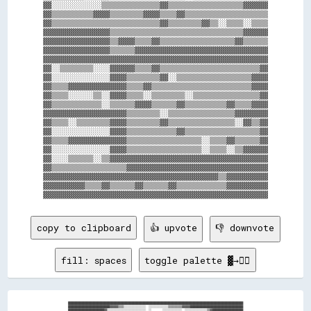
▓▓░░░░░░░░░░░░▒▒▒▒▒▒▒▒▒▒▒▒▒▒▓▓▒▒▒▒▒▒▒▒▒▒▒▒▒▒▒▒▒▒▓▓▓▓▓▓

▓▓▒▒▒▒▒▒▒▒▒▒▓▓▓▓▒▒▒▒▒▒▒▒▓▓▓▓▒▒▒▒▓▓▒▒▒▒▒▒▒▒▒▒▒▒▒▒▒▒▒▒▒▒

▓▓▒▒▒▒▒▒▒▒▒▒▒▒▒▒▒▒▒▒▒▒▒▒▒▒▒▒▓▓▒▒▒▒▒▒▒▒▓▓▒▒░░▒▒▒▒░░▒▒▒▒

▓▓▓▓▓▓▓▓▓▓▓▓▓▓▓▓▒▒▒▒▒▒▒▒▒▒▒▒▒▒▒▒▒▒▒▒▒▒▒▒▒▒▒▒▒▒▒▒▓▓▓▓▓▓

▓▓▓▓▓▓▓▓▓▓▓▓▓▓▓▓▒▒▓▓▓▓▒▒▒▒▓▓▒▒▒▒▒▒▒▒▒▒▒▒▒▒▒▒▒▒▓▓▒▒▒▒▒▒

▓▓▓▓▓▓▓▓▓▓▓▓▓▓▓▓▒▒▒▒▒▒▓▓▓▓▓▓▓▓▓▓▓▓▓▓▓▓▓▓▓▓▓▓▓▓▓▓▓▓▓▓▓▓

▓▓▓▓▓▓▓▓▓▓▓▓▓▓▓▓▓▓▓▓▓▓▓▓▓▓▓▓▓▓▓▓▓▓▓▓▓▓▓▓▓▓▓▓▓▓▓▓▓▓▓▓▓▓

▓▓░░▒▒▒▒▒▒▒▒░░░░▓▓▓▓▓▓▒▒▒▒▓▓▒▒▒▒▒▒▒▒▒▒▒▒▒▒▒▒▒▒▒▒▒▒▒▒▓▓

▓▓░░░░░░░░░░░░░░▓▓▓▓▒▒▒▒▒▒▒▒▓▓░░▒▒▒▒▒▒▒▒▒▒▒▒▒▒▒▒▒▒▓▓▓▓

▓▓▒▒▒▒▓▓▓▓▓▓▓▓▓▓▓▓▓▓▒▒▒▒▓▓▒▒▒▒▒▒▒▒▒▒▒▒▒▒▒▒▒▒▒▒▒▒▒▒▓▓▓▓

▓▓▒▒▒▒░░░░░░▒▒░░▓▓▓▓▒▒▒▒░░▒▒▒▒▒▒▒▒░░▒▒▒▒▒▒▒▒▒▒▒▒▒▒▒▒▓▓

▓▓▒▒▒▒▒▒▒▒▒▒▒▒░░▒▒▒▒▒▒▓▓▓▓▒▒▒▒▒▒▓▓▒▒▒▒▒▒▒▒▒▒▓▓▒▒▒▒▓▓▓▓

▓▓▓▓▓▓▓▓▓▓▓▓▓▓▓▓▓▓▓▓▒▒▒▒▒▒▒▒░░▒▒▒▒▒▒▒▒▒▒▒▒▒▒▒▒▓▓▓▓▓▓▓▓

▓▓▒▒▒▒░░▒▒▒▒▒▒▒▒▓▓▓▓▒▒▒▒▒▒▒▒▓▓▒▒▒▒▒▒▒▒▒▒▒▒▒▒▒▒░░▓▓▒▒▓▓

▓▓░░░░░░░░░░░░░░▓▓▓▓▒▒▒▒▒▒▒▒▒▒▒▒▓▓▒▒▒▒▒▒▒▒▒▒▒▒▒▒▒▒▒▒▓▓

▓▓▒▒▒▒▓▓▓▓▓▓▓▓▓▓▓▓▓▓▒▒▒▒▒▒▒▒▒▒▒▒▒▒▒▒▒▒░░▒▒▒▒▓▓▒▒▒▒▒▒▓▓

▓▓░░░░░░░░░░░░░░▓▓▓▓▒▒▒▒▒▒▒▒▒▒▒▒▒▒▒▒▒▒░░▒▒▒▒░░▒▒▓▓▓▓▓▓

▓▓░░░░▒▒▒▒▒▒░░▒▒▓▓▓▓▓▓▓▓▓▓▓▓▓▓▓▓▓▓▓▓▓▓▓▓▓▓▓▓▓▓▓▓▓▓▓▓▓▓

▓▓▒▒▒▒▒▒▒▒▒▒▒▒▒▒▒▒▒▒▓▓▓▓▓▓▓▓▓▓▓▓▓▓▓▓▓▓▓▓▓▓▓▓▓▓▓▓▓▓▓▓▓▓

▓▓▓▓▓▓▓▓▓▓▓▓▓▓▓▓▓▓▓▓▓▓▓▓▓▓▓▓▓▓▓▓▓▓▓▓▓▓▓▓▓▓▒▒▓▓▓▓▓▓▓▓▓▓

▓▓▓▓▓▓▓▓▓▓▒▒▒▒▓▓▒▒▒▒▒▒▓▓▒▒▒▒▒▒▓▓▒▒▒▒▒▒▒▒▒▒▒▒▓▓▓▓▓▓▓▓▓▓

copy to clipboard
👍 upvote
👎 downvote
fill: spaces
toggle palette ▓→✊🏽
██████████████████████████████████████████████████████████████████████████████████████████████████████████████████████████████

██████████████████████████████▓▓▓▓▓▓▒▒▒▒░░░░░░░░░░░░░░░░  ░░░░░░░░░░░░░░▒▒▒▒▒▒▒▒▒▒▓▓▓▓▓▓██████████████████████████████████████

██████████████████████████▓▓░░░░░░░░░░░░░░░░░░░░░░░░░░░░  ░░        ░░░░░░░░░░░░░░  ░░░░░░░░░░░░░░░░▒▒▓▓██████████████████████
