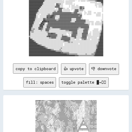
██████████████████████████░░░░░░░░░░░░░░░░░░░░░░░░░░░░░░░░░░  ░░░░░░░░░░░░░░░░      ░░  ░░░░░░░░  ░░░░░░░░░░░░░░▒▒▓▓██████████

████████████████████████░░░░░░░░░░░░░░░░░░░░░░░░░░░░░░░░░░░░  ░░░░░░░░░░░░                              ░░░░░░░░░░░░  ░░░░▓▓██

██████████████████████▓▓░░░░░░░░░░░░░░░░░░░░  ▓▓▓▓▒▒▒▒░░░░    ░░░░░░░░░░░░  ░░                                  ░░░░░░░░░░░░▓▓

██████████████████████░░░░░░░░░░░░░░░░░░░░░░░░▓▓▓▓▓▓░░░░░░          ░░  ░░░░░░  ░░░░                            ░░░░  ░░░░░░▒▒

████████████████████░░░░░░░░░░░░░░░░░░░░░░░░▓▓▓▓▓▓▓▓░░░░░░          ░░  ░░░░░░░░░░░░░░▓▓▓▓▒▒▒▒                    ░░  ░░░░░░░░

██████████████████░░░░░░░░░░░░░░░░░░░░░░░░░░  ░░░░▓▓▓▓▓▓▒▒░░░░  ░░░░    ░░░░░░░░░░░░░░▓▓▓▓▒▒▓▓                              ░░

████████████████░░░░░░░░░░░░░░░░░░░░░░░░░░░░░░░░░░▓▓▓▓▓▓  ░░░░░░░░░░░░  ░░  ░░▓▓▓▓▓▓░░▒▒▒▒▒▒░░                              ░░

██████████████▓▓░░░░░░░░░░░░░░░░░░░░░░░░░░▒▒▒▒░░▓▓▓▓▓▓▓▓░░░░░░░░░░░░░░      ▒▒▓▓▓▓▓▓░░░░░░░░  ░░    ░░░░░░                  ░░

████████████▓▓░░░░░░░░░░░░░░░░░░░░░░░░░░▓▓▓▓▓▓▓▓▓▓▓▓▓▓▓▓▓▓▓▓▓▓▓▓▓▓▓▓▓▓▓▓▒▒▒▒▓▓▓▓▓▓░░░░░░░░    ░░░░  ░░░░░░    ░░░░  ░░░░░░    

████████████░░░░░░  ░░░░░░░░░░░░▒▒▒▒░░▒▒▓▓▓▓▓▓▓▓▓▓▓▓▓▓▓▓▓▓▓▓▓▓▓▓▓▓▓▓▓▓▓▓▓▓▓▓▓▓▓▓▓▓▓▓▓▓▒▒▒▒    ░░  ░░░░░░░░        ░░░░░░░░  ░░

████████████░░░░  ░░░░░░░░░░░░▓▓▓▓▓▓▓▓████▓▓▒▒░░░░░░▓▓▓▓▓▓▓▓▓▓▓▓▓▓▓▓▓▓▓▓▓▓▓▓▓▓▓▓▓▓▓▓▒▒▓▓▓▓                        ░░░░░░░░  ░░

██████████▓▓░░░░  ░░░░░░░░░░░░██▓▓▓▓████▓▓▓▓░░░░░░░░▓▓▓▓▓▓▓▓▓▓▓▓▓▓▓▓▓▓▓▓▓▓▓▓▓▓▓▓▓▓▓▓▓▓▓▓▒▒                                  ░░

██████████▒▒░░░░░░░░░░░░▓▓▓▓▒▒▓▓▓▓▓▓▓▓▓▓▓▓▓▓░░░░░░▒▒▓▓▓▓▓▓▓▓▓▓▓▓▓▓▓▓▓▓▓▓░░░░░░░░▓▓▓▓▓▓▓▓░░░░                                ░░

██████████░░░░░░░░░░░░░░████▓▓▓▓▓▓▓▓▓▓▓▓▓▓▓▓▓▓▒▒▒▒▓▓▓▓▓▓▓▓▓▓▓▓▓▓▓▓▓▓▓▓▓▓░░░░░░░░▓▓▓▓▓▓▓▓▓▓▓▓▓▓▓▓░░░░░░                    ░░░░

████████▒▒░░░░░░░░░░  ████████▓▓██▓▓▓▓▓▓▓▓▓▓▓▓▓▓▓▓▓▓▓▓▓▓▓▓▓▓▓▓▓▓▓▓▓▓▓▓▒▒░░░░░░▓▓▓▓▓▓▓▓▓▓▓▓▓▓▓▓▓▓░░░░░░░░░░░░░░    ░░░░░░  ░░▒▒

████████░░░░░░░░░░  ████▓▓▒▒  ░░▓▓▓▓▓▓▓▓▓▓▓▓▓▓▓▓▓▓▓▓▓▓▓▓▓▓▓▓▓▓▓▓▓▓▓▓▓▓▓▓▓▓▓▓▓▓▓▓▓▓▓▓▓▓▓▓▓▓▓▓▓▓▒▒░░░░░░░░  ░░░░  ░░░░░░░░░░░░▒▒

██████▒▒░░░░░░░░░░▓▓██▓▓██░░░░▒▒▓▓▓▓▓▓▓▓▓▓▓▓▓▓▓▓▓▓▓▓▓▓▓▓▓▓▓▓▓▓▓▓▓▓▓▓▓▓▓▓▓▓▓▓▓▓▓▓▓▓▓▓▓▓▓▓▓▓▓▓▓▓▓▓▓▓▓▓▒▒░░  ░░░░  ░░░░░░░░░░░░▓▓

██████░░░░░░░░░░░░██████░░░░░░▓▓▓▓▓▓▓▓▓▓▓▓▓▓▓▓▓▓▓▓▓▓▓▓▓▓▓▓▓▓▓▓▓▓▓▓▓▓▓▓▓▓▓▓▓▓▓▓▓▓▓▓▓▓▓▓▓▓▓▓▓▓▓▓▓▓▓▓▓▓▓▓                    ░░██

████▒▒░░░░░░░░░░▓▓▓▓▓▓▓▓░░░░░░▓▓▓▓▓▓░░▒▒▓▓▓▓▓▓▓▓▓▓▓▓▓▓▓▓▓▓▓▓▓▓▓▓▓▓▓▓▓▓▓▓▓▓▓▓▓▓▓▓▓▓▓▓▒▒▒▒▓▓▓▓▓▓▓▓▓▓▓▓▓▓                    ░░██

████░░▒▒▒▒░░░░░░▓▓██▓▓▒▒░░░░▓▓▓▓▓▓▒▒░░░░░░░░░░░░░░░░▒▒▓▓▓▓▓▓▓▓▓▓▓▓▓▓▓▓▓▓▓▓▓▓▓▓▓▓▓▓▒▒░░░░░░░░▒▒▓▓▓▓▓▓▒▒        ░░░░░░░░    ░░██

██▓▓▒▒▒▒░░░░░░░░░░░░▒▒░░░░░░▓▓▓▓▓▓░░░░░░░░░░░░░░░░░░░░░░░░░░░░▒▒▒▒▒▒▓▓▓▓▓▓▓▓▓▓▓▓▓▓░░░░░░░░░░▓▓▓▓▓▓▓▓░░      ░░░░░░░░░░  ░░▒▒██

██░░▒▒▒▒░░░░░░░░░░░░░░░░░░░░░░▒▒▒▒░░░░░░░░░░░░░░░░░░░░░░░░░░░░░░░░░░░░░░▒▒▓▓▓▓▓▓▓▓░░░░░░░░░░▓▓▓▓▓▓▓▓    ░░  ░░░░░░░░░░░░░░▓▓██

██░░░░░░░░░░░░░░░░░░░░░░░░░░░░░░▓▓▓▓▓▓██▓▓▓▓▒▒░░░░░░░░░░░░░░░░░░  ░░░░░░▒▒▓▓▓▓▓▓▓▓░░░░░░░░▓▓▓▓▓▓▓▓▓▓  ░░░░  ░░░░░░░░░░░░▒▒████

██░░░░░░░░░░░░░░░░░░░░░░░░░░░░░░▓▓▓▓▓▓▓▓▓▓▓▓▓▓▓▓░░░░░░░░▒▒░░░░░░    ░░  ▓▓▓▓▓▓▓▓▒▒░░░░░░░░▓▓▓▓▓▓▓▓▒▒░░░░░░  ░░░░░░░░░░░░▒▒████

▒▒░░░░░░░░░░░░░░░░░░░░░░░░░░░░▓▓▓▓██▓▓▓▓▓▓▓▓▓▓▒▒░░░░░░░░▓▓▓▓▓▓▓▓▒▒░░░░░░▓▓▓▓▓▓▓▓░░░░░░░░░░▓▓▓▓▓▓▓▓░░░░░░░░░░░░░░░░░░░░░░▓▓████

██░░░░░░░░░░░░░░░░░░░░░░░░░░░░░░░░▒▒▒▒▓▓▓▓▓▓▓▓░░░░░░░░▒▒▓▓▓▓▓▓▓▓▓▓▓▓▓▓░░░░░░▒▒▓▓░░░░░░░░▒▒▓▓▓▓▓▓▓▓  ░░░░░░░░░░░░░░░░  ░░██████

████▓▓░░░░░░░░░░░░░░░░░░░░░░░░░░░░░░░░░░░░░░░░░░░░░░░░▓▓▓▓▓▓▓▓▓▓▓▓▓▓▓▓░░░░░░░░  ░░░░░░  ░░▒▒▒▒▓▓▒▒░░░░░░  ░░░░░░░░░░░░▒▒██████

████████▒▒░░░░░░░░░░░░░░░░░░░░░░░░░░░░░░░░░░░░░░░░░░░░░░░░▒▒▓▓▓▓▓▓▓▓▒▒░░░░░░░░░░░░░░░░░░░░░░░░░░░░░░░░░░░░░░░░░░░░░░░░▒▒██████

██████████▓▓░░░░░░░░░░░░░░░░░░░░░░░░░░░░░░░░░░░░░░░░░░░░░░░░░░░░░░▒▒▒▒░░▒▒░░░░░░░░░░░░░░░░░░░░░░░░░░░░░░░░░░░░░░░░░░░░████████

██████████████▒▒░░░░░░░░░░░░░░░░░░░░░░░░░░░░░░░░░░░░░░░░░░  ░░░░░░░░░░░░░░░░░░░░░░░░  ░░░░░░░░░░░░░░░░░░░░░░░░░░░░░░▒▒████████

██████████████████▓▓▒▒░░░░░░░░░░░░░░░░░░░░░░░░░░░░░░░░░░░░  ░░░░░░░░░░░░░░░░░░░░░░░░░░░░░░░░░░░░░░░░░░░░░░░░░░░░░░▒▒▓▓████████

████████████████████████▓▓▒▒░░░░░░░░░░░░░░░░░░░░░░░░░░░░░░░░░░░░░░░░░░░░░░░░░░░░░░░░░░░░░░░░░░░░░░░░░░░░░░░░░░░░░░▒▒██████████

████████████████████████████▓▓▒▒░░░░░░░░░░░░░░░░░░░░░░▒▒░░░░░░░░░░░░░░░░░░░░░░░░░░░░░░░░░░░░░░░░░░░░░░░░░░░░░░░░░░▒▒██████████

████████████████████████████████████▓▓▒▒▒▒░░░░░░░░░░▒▒░░░░░░░░░░░░░░░░░░░░░░░░░░░░░░░░░░░░░░░░░░░░░░░░░░░░░░░░░░░░████████████

████████████████████████████████████████████▓▓▒▒▒▒▒▒▒▒▒▒░░░░░░░░░░░░░░░░░░░░░░░░░░░░░░░░░░░░░░░░░░░░░░░░░░░░░░░░▒▒████████████

██████████████████████████████████████████████████████▓▓▓▓▒▒▒▒▒▒▒▒▒▒░░░░░░░░░░░░░░░░░░░░░░░░░░░░░░░░░░░░░░░░░░▒▒▓▓████████████

████████████████████████████████████████████████████████████████▓▓▓▓▒▒▒▒▒▒▒▒▒▒▒▒▒▒░░░░░░░░░░░░░░▒▒░░░░░░░░▒▒▒▒▒▒██████████████

copy to clipboard
👍 upvote
👎 downvote
fill: spaces
toggle palette ▓→✊🏽
▓▓▓▓▓▓▓▓▓▓▓▓████▓▓▓▓▒▒▓▓▓▓▓▓▒▒▒▒▒▒░░▒▒░░▒▒▒▒▒▒▒▒▓▓▓▓▓▓▒▒▓▓▓▓▓▓▓▓▓▓▓▓▒▒▒▒▓▓▓▓▓▓▓▓▓▓▒▒▓▓▓▓▓▓▓▓▓▓▓▓▓▓▓▓▓▓▒▒▓▓▒▒▒▒▒▒▓▓▒▒▒▒▒▒▓▓▓▓▓▓▓▓▓▓▒▒▓▓▓▓▓▓▓▓▓▓▓▓▓▓▓▓▓▓▓▓▓▓▓▓▓▓▒▒░░░░░░▒▒▒▒░░░░░░░░░░▒▒▒▒▒▒▒▒▓▓▓▓▒▒▒▒▓▓▒▒▓▓▒▒▓▓▒▒
▓▓▓▓▒▒▒▒▒▒▒▒▓▓▓▓▒▒▒▒▒▒▓▓▒▒▒▒▒▒▒▒░░▓▓▓▓▓▓▒▒░░░░░░▒▒▒▒▓▓▓▓▓▓▓▓▓▓▓▓▓▓▓▓▓▓▒▒▒▒▓▓████▒▒▓▓▓▓▓▓▓▓▓▓▓▓▓▓▓▓▓▓▓▓▒▒▒▒▒▒▒▒▒▒▒▒▓▓▒▒▒▒▒▒▒▒▒▒▓▓▓▓▓▓▓▓▒▒▓▓▓▓▓▓▓▓▓▓▓▓▓▓▓▓▓▓▓▓▒▒░░░░  ░░░░▓▓▒▒▓▓▒▒░░▒▒▒▒░░▒▒▒▒▓▓▓▓▓▓▓▓▒▒▓▓▓▓▓▓▒▒▓▓
▒▒▓▓▒▒░░▓▓▓▓▓▓▓▓▒▒▒▒▓▓▓▓▓▓▒▒░░▒▒▓▓▓▓▓▓▓▓▒▒▒▒▒▒▒▒▒▒▒▒▒▒▒▒▓▓▓▓▓▓▓▓▒▒▓▓▒▒▒▒▒▒▒▒▒▒▒▒▒▒▒▒▒▒▓▓▓▓▓▓▓▓▓▓▓▓▓▓▓▓▒▒▒▒▒▒▒▒▒▒▒▒▒▒▓▓▒▒▒▒▒▒░░▒▒░░▒▒░░▒▒▒▒▓▓▓▓▓▓▓▓▓▓▓▓▓▓▓▓▒▒░░░░░░░░░░░░▒▒▓▓▒▒▓▓▒▒▒▒░░▒▒▒▒▒▒▒▒▓▓▓▓▓▓▓▓▓▓▓▓▓▓▓▓▓▓
▓▓▓▓▒▒▓▓▒▒▓▓▓▓▓▓▓▓▓▓▓▓▓▓▒▒▒▒▒▒▒▒▓▓▓▓▓▓▓▓▓▓▒▒▒▒▓▓▒▒▓▓▓▓▓▓██▓▓▓▓▓▓▓▓▒▒▒▒░░░░░░▒▒▒▒▓▓▓▓▒▒▓▓▓▓▓▓▓▓████▓▓▓▓▓▓▒▒▒▒▒▒▒▒▒▒▒▒▒▒▒▒▒▒▒▒▒▒▒▒▒▒▒▒▒▒▒▒▒▒░░▒▒▒▒▒▒▓▓▒▒▒▒▒▒░░░░░░░░░░░░░░▒▒▒▒▒▒▒▒▒▒▒▒▒▒░░▓▓▒▒▒▒▒▒▓▓▓▓▓▓▒▒▓▓▓▓▒▒▒▒
░░▒▒░░▓▓▒▒▒▒▓▓▓▓▓▓▓▓▓▓▓▓▓▓▓▓░░▒▒▒▒▓▓▒▒▒▒▓▓▓▓▓▓▓▓▓▓▓▓▓▓▓▓▓▓▓▓▓▓▓▓▓▓░░▒▒░░░░▒▒░░▒▒▓▓▓▓▓▓▓▓▓▓██▓▓▓▓▓▓▓▓▒▒▒▒▓▓▒▒▒▒▒▒▒▒▒▒▒▒▒▒▓▓▓▓▒▒▒▒▒▒▒▒▒▒▒▒▒▒▒▒░░▒▒▒▒▓▓▒▒▓▓░░░░▒▒░░░░  ░░░░▒▒▒▒▒▒▓▓▒▒▓▓▒▒▒▒▓▓▓▓▓▓▓▓▓▓▒▒▓▓▒▒▒▒▒▒▒▒▒▒
░░▒▒░░░░▒▒▒▒▓▓▒▒▒▒▒▒▓▓▓▓▓▓▓▓▒▒▒▒▒▒▒▒░░▒▒▒▒▒▒▒▒▒▒▒▒▓▓▓▓▓▓▓▓▓▓▓▓▓▓▒▒░░▒▒░░▒▒░░░░▒▒▒▒▓▓▓▓▓▓▓▓▓▓▓▓██▓▓▓▓▓▓▒▒▒▒▒▒▒▒▒▒▒▒▒▒▒▒▒▒▒▒░░▒▒▒▒░░▒▒▒▒░░▒▒▒▒▒▒▒▒▒▒▒▒▒▒░░░░░░░░░░    ░░░░▒▒▒▒▒▒▒▒▒▒▒▒▒▒▒▒▓▓▓▓▓▓▓▓▒▒▒▒▒▒▒▒▓▓▒▒▒▒▒▒
░░░░▒▒▒▒▓▓▒▒▒▒▒▒▒▒▓▓▓▓▓▓▒▒▓▓▓▓▒▒░░░░▒▒▒▒░░▒▒░░▒▒▒▒░░▒▒▒▒▓▓▓▓▒▒▓▓▒▒▓▓░░▒▒░░░░░░▒▒▒▒▓▓▓▓▓▓▓▓▓▓▓▓▓▓▓▓▓▓▓▓▒▒▓▓▓▓▓▓▒▒▒▒▓▓▓▓░░▒▒▒▒▒▒▒▒▒▒▒▒░░▒▒▒▒▒▒▒▒▒▒▒▒▒▒░░░░░░░░░░░░░░░░░░░░▒▒▒▒▒▒▒▒▒▒▒▒▒▒▒▒░░▓▓▒▒▒▒▒▒░░▒▒▒▒▒▒▒▒▒▒▒▒
  ▓▓██▓▓▓▓▒▒░░▒▒▓▓▓▓▒▒▒▒▓▓▓▓▓▓▓▓▒▒▒▒▒▒░░▒▒▒▒▓▓▒▒░░░░▒▒▒▒▒▒░░▒▒▒▒▒▒▒▒░░░░░░░░▓▓░░▒▒░░▓▓▓▓▓▓▓▓▓▓▓▓▓▓▒▒▒▒▒▒▓▓▓▓▓▓▓▓▒▒▓▓▒▒▒▒▓▓▒▒░░▒▒▒▒▒▒▒▒▒▒▒▒▒▒▒▒▒▒▓▓▒▒░░░░▒▒░░░░░░░░  ░░░░▒▒░░▒▒░░▒▒▒▒▓▓▒▒▒▒▒▒▓▓▒▒▒▒░░▒▒▒▒▓▓▒▒▒▒▓▓
░░▓▓▓▓▓▓░░▒▒░░▒▒▒▒▓▓▒▒▓▓▒▒▓▓▓▓▓▓▓▓▒▒▒▒▒▒▒▒▓▓▒▒░░▒▒▒▒▒▒▒▒▒▒▒▒░░░░░░░░░░░░░░▒▒░░░░░░▒▒▒▒▓▓▓▓▓▓██▓▓▒▒▓▓▒▒▒▒▒▒▓▓▓▓▓▓▒▒▓▓▓▓▒▒▓▓▒▒▒▒░░▒▒▒▒▒▒▒▒▓▓▒▒░░░░░░░░░░░░░░░░░░░░░░    ░░▒▒▒▒▒▒░░▒▒▒▒▒▒▒▒▒▒▓▓▒▒▓▓▒▒░░░░▓▓▓▓▒▒▒▒▒▒
░░▒▒▒▒▓▓▒▒▒▒▒▒▓▓▓▓▓▓▓▓▓▓▓▓▓▓▓▓▓▓▓▓▒▒▒▒▒▒▒▒▒▒▒▒▒▒▒▒▒▒▒▒▒▒░░░░░░░░░░░░░░░░▒▒▒▒▒▒▒▒▒▒▒▒▒▒▓▓▓▓▓▓▓▓▓▓▓▓▓▓▒▒▒▒▓▓▓▓▒▒▒▒▒▒▓▓▓▓▓▓▓▓▓▓▓▓▒▒▒▒░░▓▓▒▒░░▒▒░░░░░░▒▒░░░░░░░░▒▒░░  ░░░░░░▒▒▒▒▒▒▒▒▒▒▒▒░░▒▒▒▒▓▓▓▓░░▒▒▒▒▒▒▒▒▓▓▓▓▒▒▓▓
▒▒░░░░▒▒░░▒▒▒▒▒▒▒▒▓▓▒▒▒▒▓▓▓▓▓▓▓▓▓▓▒▒░░▒▒▒▒▒▒▒▒▒▒▒▒▒▒░░▒▒▒▒░░░░░░░░░░▒▒▒▒░░▒▒▒▒░░▓▓▓▓▓▓▓▓▓▓▓▓▓▓▓▓▓▓▒▒▒▒▓▓▒▒▒▒▒▒▒▒▒▒▒▒▓▓▓▓▓▓▓▓▓▓▓▓▒▒░░░░░░▒▒░░░░░░░░▒▒░░░░░░░░░░░░░░░░░░░░▒▒░░▒▒▒▒▒▒▒▒░░▒▒▓▓▓▓▒▒▒▒▒▒▒▒▒▒▒▒▓▓▓▓▓▓▓▓
░░░░▒▒▒▒▒▒▒▒▓▓▒▒▒▒▒▒▓▓▒▒▒▒▒▒▒▒▒▒▓▓▒▒▒▒░░▒▒▒▒▒▒▒▒▒▒▓▓▒▒▒▒▓▓▒▒▒▒░░░░▒▒░░▒▒░░▒▒▓▓▓▓▓▓▓▓▓▓▓▓▓▓▓▓▓▓▓▓▓▓▓▓▓▓▒▒▒▒▒▒▒▒▒▒▒▒▒▒▓▓▓▓▒▒▓▓▒▒▒▒▒▒░░░░░░░░░░░░░░░░▒▒░░░░░░  ░░░░░░░░░░  ▒▒░░▒▒▒▒▒▒▒▒▒▒▒▒▓▓▓▓▓▓▒▒▒▒▒▒▒▒▓▓▒▒▒▒▒▒▓▓
░░░░▒▒▒▒▓▓▓▓▓▓▓▓▓▓▓▓▒▒▓▓▒▒▒▒▒▒▒▒▒▒▓▓▒▒▓▓▒▒▓▓▒▒▒▒▒▒▒▒▒▒▒▒▓▓▓▓▓▓▓▓▒▒░░░░▒▒▒▒▒▒▒▒▒▒▓▓▓▓▓▓▓▓▓▓▓▓▓▓▓▓▓▓▓▓▓▓▒▒▓▓▓▓▒▒▒▒▒▒▒▒▒▒▓▓▓▓▓▓▓▓▓▓▒▒░░░░░░▒▒░░▒▒░░  ░░░░░░░░░░░░░░░░  ░░░░▒▒▒▒▒▒▒▒▒▒▒▒░░▒▒▓▓▓▓▓▓▓▓▓▓▓▓▓▓▓▓▓▓▓▓▓▓▓▓
▒▒▒▒▒▒▓▓▓▓▓▓▒▒▓▓▒▒▒▒▒▒▒▒▒▒▒▒▒▒▒▒▒▒░░▒▒▒▒▓▓▒▒▓▓▒▒▒▒▒▒░░░░▒▒▒▒▒▒▓▓▒▒▓▓▓▓▒▒▒▒▒▒▒▒▒▒▓▓▓▓▓▓▓▓▓▓▓▓▓▓▓▓▓▓▓▓▓▓▓▓▓▓▒▒▒▒▒▒▓▓▒▒▒▒▓▓▓▓▓▓▒▒▓▓▒▒░░░░▒▒▒▒▒▒░░░░░░░░░░░░░░  ░░░░░░  ░░░░▒▒░░▒▒▒▒▒▒▒▒▒▒▒▒▒▒▒▒▓▓▒▒▒▒▓▓▓▓▓▓▓▓▓▓▒▒▒▒
▓▓▓▓▓▓▓▓▓▓▒▒▒▒▒▒▒▒▒▒▒▒▒▒▒▒▒▒▒▒░░░░░░░░░░▒▒▓▓▒▒▒▒▒▒▒▒░░░░▒▒▒▒▒▒░░▓▓▓▓▓▓▓▓▒▒▒▒▒▒▓▓▒▒▓▓▓▓▓▓▓▓▓▓▓▓▓▓▓▓▓▓▓▓▓▓▓▓▓▓▓▓▒▒▒▒▓▓▓▓▓▓▓▓▓▓▓▓░░▒▒▒▒▒▒░░▒▒▒▒▒▒░░░░▒▒░░░░░░░░░░▒▒░░░░░░▒▒▒▒▒▒▒▒▒▒▒▒▒▒▒▒▒▒▒▒▒▒▒▒▒▒▓▓▓▓▓▓▓▓▓▓▒▒▒▒▒▒
▒▒▓▓▓▓▓▓▒▒▒▒▓▓▒▒▒▒▒▒▒▒▒▒▒▒▒▒▒▒▒▒▒▒▒▒▒▒▒▒▒▒▒▒▒▒▒▒░░░░▒▒▒▒▒▒░░▒▒▒▒▒▒▓▓▒▒▓▓▒▒▓▓▓▓▓▓▓▓▓▓▓▓▓▓▓▓▓▓▓▓▓▓▓▓▓▓▓▓▓▓▓▓▓▓▓▓▓▓▓▓▓▓▓▓▓▓▓▓▓▓▒▒▒▒▒▒▒▒░░░░▒▒▒▒▒▒░░░░▒▒░░░░░░░░░░▒▒▓▓▒▒▓▓░░▒▒▒▒▒▒░░▒▒▒▒▒▒▒▒▓▓▒▒▓▓▒▒▒▒▓▓▓▓▓▓▓▓▒▒▓▓▒▒
░░▒▒▓▓▓▓▓▓▒▒▒▒▒▒▒▒▒▒▒▒▒▒▒▒▒▒▒▒▒▒▒▒▒▒▒▒▒▒▓▓▒▒▒▒░░▒▒▒▒░░░░░░░░▒▒▒▒▒▒▒▒▒▒▓▓▒▒▒▒▒▒▒▒▓▓▓▓▓▓▓▓▓▓▓▓▓▓▓▓▓▓▓▓▓▓▓▓▓▓▓▓▓▓▒▒▒▒▓▓▓▓▓▓▓▓▓▓▓▓▒▒▒▒▒▒▒▒▒▒▒▒▒▒▓▓░░  ░░  ░░░░░░░░░░▒▒▒▒▒▒░░▒▒░░▒▒▒▒░░▒▒░░▒▒▓▓▓▓▓▓▓▓▓▓▓▓▓▓▓▓▓▓▓▓▓▓▓▓
▓▓▓▓▓▓▒▒▒▒▒▒▒▒▓▓▓▓▒▒▒▒▒▒▒▒▒▒▒▒▒▒░░▒▒▓▓▓▓▒▒▒▒▒▒▒▒░░░░░░░░░░░░▒▒▒▒▒▒▒▒▒▒░░░░▒▒▒▒░░▒▒▒▒▓▓▓▓▓▓▓▓▒▒▒▒▓▓▓▓▓▓▓▓▓▓▓▓▓▓▓▓▓▓▒▒▒▒▒▒▓▓▓▓▓▓▓▓▓▓▓▓▓▓▓▓▓▓▓▓▓▓░░░░░░  ░░░░░░░░░░▓▓▓▓▓▓░░▒▒▒▒▒▒▒▒▒▒▒▒▒▒▒▒▒▒▓▓▓▓▓▓▓▓▓▓▓▓▓▓▓▓▓▓▒▒▒▒
▒▒▒▒▒▒▓▓▓▓▓▓▓▓▓▓▓▓██▒▒▒▒▒▒▒▒▒▒▒▒▓▓▒▒▒▒▒▒▒▒▒▒░░░░░░░░░░░░░░░░░░▒▒▓▓▒▒░░▒▒▒▒▒▒▒▒▒▒▒▒░░▒▒▒▒▒▒▒▒▒▒▓▓▓▓▓▓▓▓▓▓▓▓▓▓▓▓▒▒▓▓▒▒▓▓▒▒▒▒▓▓▓▓▓▓▓▓▓▓▒▒▓▓▓▓▒▒▒▒░░  ░░░░░░░░░░░░▓▓▓▓▒▒▓▓▒▒▒▒▒▒▒▒▒▒▒▒▒▒░░▒▒▒▒▓▓▓▓▓▓▓▓▒▒▓▓▓▓▒▒▓▓▒▒▒▒
▒▒▒▒▒▒▒▒▒▒▓▓▓▓▒▒▒▒▓▓▒▒▒▒▒▒▒▒▒▒▒▒▒▒▒▒▒▒▒▒▒▒░░░░░░▒▒░░░░░░░░░░▒▒▓▓▒▒▒▒▒▒▒▒▒▒▒▒▒▒▒▒▒▒▒▒░░▒▒▒▒▒▒▒▒▒▒▒▒▒▒▓▓▓▓▓▓▓▓▓▓▒▒▒▒▒▒▒▒▒▒▒▒▒▒▒▒▒▒▓▓▓▓▒▒▓▓▓▓░░▒▒  ░░▒▒░░░░░░░░▓▓▓▓▒▒    ▓▓▓▓▒▒▒▒▒▒░░▒▒▒▒░░▓▓▓▓▒▒▒▒▒▒▒▒▓▓▓▓▒▒▒▒▒▒▒▒
░░▒▒▒▒▒▒▒▒▒▒▓▓▓▓▒▒▓▓▓▓▓▓▓▓▓▓▓▓▒▒▒▒▒▒▒▒▒▒▒▒▒▒░░░░▒▒▓▓░░░░░░▒▒▒▒▒▒▒▒▒▒░░▒▒░░▒▒▒▒▒▒▒▒░░▒▒▒▒▒▒▒▒▒▒▒▒▒▒▒▒▓▓▓▓▓▓▓▓▓▓▓▓▒▒▒▒▓▓▒▒▒▒▒▒▒▒▓▓▓▓▓▓▓▓▓▓▓▓▒▒▓▓░░░░░░░░░░▒▒▓▓▓▓▓▓▓▓▓▓▓▓▓▓▓▓▒▒▒▒▒▒░░▒▒▒▒▒▒▓▓▓▓▓▓▓▓▓▓▓▓▓▓▓▓▓▓▓▓▓▓▓▓
▒▒▒▒▒▒▒▒▒▒▒▒▓▓▓▓▒▒▓▓▒▒▒▒▒▒▒▒▓▓▓▓▓▓▒▒▒▒▒▒░░░░▒▒▒▒▒▒▓▓▓▓▓▓░░▒▒▒▒▒▒▒▒▒▒▒▒▒▒▒▒▒▒▒▒▒▒▓▓▒▒░░▒▒▒▒░░▒▒▒▒▓▓▒▒▒▒▓▓▓▓▓▓▓▓▓▓▒▒▒▒▒▒▒▒▒▒▒▒▓▓▒▒▓▓▓▓▓▓▒▒▓▓▓▓▓▓░░░░░░░░░░▓▓▓▓▓▓▒▒▒▒▒▒▒▒▒▒▒▒▓▓▓▓▒▒▒▒▒▒▒▒▒▒▒▒▒▒▒▒▒▒▒▒▒▒▓▓▓▓▒▒▒▒▒▒▒▒
▒▒▒▒▒▒▒▒▒▒▓▓▓▓▓▓▓▓▒▒░░░░▒▒▒▒▓▓▓▓▓▓▓▓▒▒░░▒▒▒▒▒▒░░░░▒▒▒▒▒▒░░░░░░▒▒▒▒░░▒▒▒▒▒▒▒▒▒▒▒▒▒▒▓▓░░▒▒▒▒▒▒▒▒▒▒▓▓▓▓▓▓▓▓▓▓▒▒▒▒▒▒▒▒▒▒▓▓▒▒▒▒▒▒▓▓▒▒▒▒▒▒▒▒▓▓▓▓▓▓▒▒░░░░▒▒░░▓▓▓▓▒▒                ▓▓▓▓▒▒▒▒▒▒▒▒▒▒▒▒▒▒▒▒▒▒▒▒▒▒▒▒▒▒▒▒▒▒▒▒
▒▒▒▒▒▒▓▓▓▓▓▓▓▓▓▓▓▓▒▒░░░░▒▒▒▒▒▒▓▓▓▓▓▓▓▓▒▒░░░░░░░░▒▒▒▒▒▒░░▒▒▒▒░░▒▒▓▓▒▒▒▒▒▒▒▒░░▒▒░░▓▓░░▒▒░░▒▒▒▒▓▓▒▒▒▒▒▒▓▓▓▓▒▒▒▒▒▒▒▒▒▒▒▒▒▒▒▒▓▓▒▒▒▒▓▓▓▓▓▓▓▓▓▓▓▓▓▓▓▓░░░░▒▒▓▓▓▓▒▒                    ▓▓▓▓▒▒▒▒▒▒▒▒▓▓▒▒▒▒▒▒▒▒▓▓▓▓▒▒▒▒▒▒▒▒
▓▓▓▓▓▓▓▓▓▓▓▓▓▓▓▓▓▓▓▓▒▒░░░░▒▒▒▒▓▓▓▓▓▓▓▓▒▒▓▓▒▒▒▒▒▒░░▒▒░░▒▒░░▒▒░░▒▒▓▓▓▓▓▓▓▓▒▒░░▒▒░░░░░░░░▒▒▒▒▒▒▒▒▓▓▒▒▓▓▓▓▓▓▓▓▒▒▒▒▒▒▓▓▓▓▒▒▒▒▒▒▒▒▒▒▒▒██████▓▓▓▓▓▓▓▓░░░░▓▓▓▓▓▓▓▓▓▓▓▓▓▓▓▓▓▓▓▓▓▓▓▓▓▓▓▓▓▓▓▓▓▓▒▒▒▒▓▓▓▓▓▓▓▓▓▓▓▓▓▓▓▓▓▓▓▓▓▓▓▓
▓▓▓▓▓▓▓▓▓▓▒▒▓▓▓▓▓▓▓▓▓▓▓▓▒▒▒▒▒▒▓▓▓▓▓▓▓▓▒▒▒▒▒▒▒▒▒▒░░░░░░░░░░░░░░▒▒░░▓▓▓▓▓▓░░░░░░░░░░░░░░▒▒▒▒▒▒▒▒▒▒▓▓▓▓▓▓▓▓▒▒▒▒▒▒▒▒▓▓▓▓▓▓▒▒▓▓▒▒▒▒▒▒▓▓▓▓▓▓▒▒▓▓▒▒▓▓▒▒▓▓▓▓▒▒▒▒▒▒▒▒▒▒▓▓▒▒▒▒▒▒▒▒▒▒▒▒▒▒▒▒▒▒▓▓▓▓▒▒▒▒▒▒▓▓▒▒▒▒▒▒▒▒▒▒▒▒▒▒▒▒▒▒
▓▓▓▓▓▓▓▓▒▒▓▓▓▓▒▒▓▓▓▓▓▓▒▒▒▒▓▓▓▓▓▓████▓▓▒▒▒▒▒▒▒▒▒▒▒▒▒▒▒▒░░░░░░░░░░▒▒▒▒▒▒▒▒░░░░░░░░░░░░▒▒░░░░▒▒▒▒▓▓▓▓▓▓▓▓▒▒▒▒▒▒▒▒▓▓▒▒▓▓▒▒▒▒▒▒▒▒▒▒▒▒▓▓▓▓▓▓▓▓▒▒▒▒▓▓▓▓▓▓▒▒                                ▓▓▒▒▒▒▓▓▒▒▒▒▒▒▒▒▒▒▒▒▒▒▒▒▒▒▒▒
▒▒▓▓▓▓▒▒▓▓▓▓▓▓▓▓▓▓▓▓▓▓▓▓▓▓▒▒▓▓▓▓▓▓▓▓▒▒▒▒▒▒▒▒▓▓▒▒▒▒▒▒░░░░░░░░░░▒▒░░▒▒▓▓▒▒▒▒░░░░░░▒▒▒▒▒▒▒▒░░▒▒▓▓▓▓▓▓▓▓▓▓▓▓▒▒▒▒▒▒▓▓▓▓▒▒▓▓▒▒▒▒▒▒▓▓▓▓▓▓▒▒▓▓▒▒▓▓▓▓▓▓▓▓▓▓                                  ▓▓▓▓▒▒▒▒▒▒▒▒▒▒▒▒▒▒▒▒▓▓▓▓▒▒▓▓
▒▒▒▒▒▒▓▓▓▓▓▓▓▓▓▓▒▒▓▓▓▓▓▓▓▓▓▓▓▓▓▓▓▓▓▓▒▒▒▒▒▒▒▒▓▓▓▓▓▓▒▒▒▒▒▒░░▒▒▒▒▒▒▒▒▒▒▒▒▒▒▒▒▒▒░░▒▒▒▒░░▒▒▒▒▒▒▓▓▓▓▓▓▓▓▓▓▒▒▒▒▒▒▒▒▒▒▒▒▒▒▒▒▓▓▓▓▓▓▓▓▓▓▒▒▒▒▒▒▓▓▒▒▓▓▓▓▓▓▓▓▓▓      ▓▓▓▓▒▒▒▒▓▓▒▒▒▒▓▓▒▒▓▓▓▓      ▓▓▒▒▒▒▒▒▓▓▒▒▒▒▒▒▓▓▓▓▓▓▓▓▓▓▓▓
▒▒░░▒▒▒▒▒▒▒▒▓▓▓▓▓▓▓▓▓▓▓▓▓▓▓▓▓▓▓▓▓▓▓▓▒▒▒▒▓▓▒▒▒▒▒▒▓▓▓▓▓▓▒▒▒▒▓▓▓▓▒▒▒▒▓▓▓▓▒▒▒▒▒▒░░▒▒▒▒▓▓▒▒▒▒▓▓▓▓▓▓▒▒▒▒▒▒▒▒▒▒▒▒▒▒▒▒▒▒▒▒▒▒▒▒▓▓▓▓▓▓▓▓▒▒░░▒▒▓▓▓▓██▓▓▓▓▓▓▓▓        ▒▒▓▓▓▓▓▓▓▓▓▓▓▓▓▓▓▓        ▓▓▒▒▒▒▒▒▒▒▒▒▒▒▒▒▒▒▒▒▓▓▒▒▓▓▒▒
▒▒░░░░░░▒▒▒▒▒▒▒▒▒▒▒▒▒▒▒▒▒▒▓▓▓▓▒▒▓▓▓▓▒▒▒▒▒▒▒▒▒▒░░░░░░░░▒▒▓▓▓▓▓▓▓▓▓▓▓▓▒▒▒▒▒▒▒▒▒▒▒▒▒▒▒▒▓▓▓▓▓▓▓▓▒▒▒▒▒▒▒▒▒▒▒▒▒▒▒▒▒▒▒▒▒▒▒▒▒▒▒▒▓▓▒▒▓▓▒▒▒▒▓▓▓▓▓▓▓▓▒▒▓▓▓▓▓▓        ░░▓▓▓▓▓▓▓▓▓▓▓▓▓▓▒▒        ▓▓▓▓▒▒▒▒▒▒▒▒▒▒▒▒▒▒▒▒▓▓▒▒▓▓░░
▒▒░░░░▒▒▒▒▒▒▒▒▒▒▒▒▒▒▒▒▒▒▒▒▓▓▒▒▒▒▓▓▒▒▒▒▒▒▒▒▒▒░░░░▒▒░░░░▒▒▒▒▓▓▒▒▓▓▓▓▓▓▒▒▒▒▒▒▒▒▒▒▓▓▓▓▓▓▓▓▓▓▒▒▒▒▒▒▒▒▒▒▒▒▒▒▒▒▒▒▒▒▒▒▒▒▒▒▒▒▒▒▒▒▒▒▒▒▓▓▓▓▓▓▓▓▓▓▓▓▒▒▒▒▒▒▓▓▓▓        ░░▓▓▓▓▓▓▓▓▓▓▓▓▓▓▒▒        ▓▓▓▓▒▒▒▒▒▒▒▒▒▒▒▒▓▓▒▒▒▒▒▒▓▓▒▒
▓▓▒▒░░▒▒▒▒▒▒▓▓▒▒▒▒▒▒▒▒▒▒▒▒▒▒▒▒▓▓▓▓▒▒▒▒▒▒▒▒░░░░░░▒▒▒▒▓▓▓▓▓▓██▒▒▒▒▒▒▒▒▓▓▓▓▓▓▓▓▓▓▓▓▓▓▓▓▓▓▒▒▒▒▒▒▒▒▒▒▓▓▒▒▒▒▒▒▒▒▒▒▒▒▒▒▒▒▒▒▒▒▒▒▒▒▒▒▒▒▒▒▒▒▒▒▓▓▒▒▒▒░░░░▒▒▓▓        ░░▓▓▒▒▓▓▓▓▓▓▒▒▓▓▒▒        ▓▓▓▓▒▒▒▒▒▒▒▒▒▒▒▒▒▒▓▓▒▒░░▒▒▒▒
▒▒▒▒▒▒▒▒▒▒▓▓▒▒▒▒▒▒▒▒▒▒▒▒▒▒▒▒▒▒▓▓▓▓▒▒▒▒▒▒░░░░░░░░░░░░▓▓▒▒▓▓██▒▒▒▒░░▒▒▒▒▓▓▓▓▓▓▓▓▓▓▓▓▒▒▓▓▒▒▒▒▒▒▒▒▒▒▒▒▒▒▒▒▒▒▒▒▒▒▒▒▒▒▒▒▒▒▒▒▒▒▒▒▒▒▒▒▒▒▒▒▓▓▒▒▓▓░░░░░░▒▒▓▓        ░░▓▓▓▓▓▓▓▓▓▓▓▓▓▓▒▒        ▓▓▓▓▒▒▒▒▒▒▒▒▒▒▒▒▒▒▒▒░░░░░░░░
░░▓▓▒▒▒▒▒▒▓▓▒▒▒▒████▒▒▒▒▒▒▒▒▒▒▓▓▓▓▒▒▒▒░░░░░░░░░░░░░░▒▒▒▒▒▒▒▒▓▓▒▒▒▒░░▒▒░░▒▒▒▒▒▒▒▒▓▓▒▒▒▒▒▒▒▒▒▒▒▒▒▒▒▒▒▒▒▒▒▒▒▒▒▒▒▒░░▒▒▒▒▒▒▒▒▒▒▒▒▒▒▒▒▓▓▓▓▒▒▒▒░░░░░░▒▒▓▓        ░░▓▓▓▓▓▓▓▓▓▓▓▓▓▓▒▒        ▓▓▓▓▒▒▒▒▒▒▒▒▒▒▒▒▒▒▒▒▒▒▒▒▒▒▒▒
░░▒▒▒▒▒▒▒▒▓▓▒▒▓▓██▓▓▒▒▒▒▒▒▓▓▓▓▒▒▒▒▒▒▒▒░░░░░░▓▓▒▒░░▒▒░░▒▒▒▒▒▒▒▒░░░░░░░░░░▓▓▒▒▓▓▒▒▓▓▒▒▓▓▒▒▒▒▒▒▒▒▒▒▒▒▒▒▒▒▒▒▒▒▒▒▒▒▒▒▒▒▒▒▒▒░░▒▒▒▒▒▒▒▒▒▒░░░░░░░░░░░░▒▒▒▒░░      ░░▓▓▓▓▓▓▓▓▓▓▓▓▓▓▒▒      ░░▒▒▒▒▒▒▒▒▓▓▒▒▒▒▒▒▒▒▒▒▒▒▒▒▒▒▒▒
▒▒░░▒▒▒▒▒▒▓▓▒▒▒▒▒▒▒▒▒▒▒▒▓▓▓▓▓▓▒▒▒▒░░▒▒░░░░██▓▓▓▓██▒▒▒▒▒▒▒▒▒▒▒▒░░▒▒░░░░▒▒▒▒▒▒▒▒▓▓▓▓▓▓▓▓▒▒▒▒▒▒▒▒▒▒▒▒▒▒▒▒▒▒▒▒▒▒▒▒▒▒▒▒▒▒▒▒▒▒▒▒▒▒▒▒▒▒▒▒░░░░░░░░░░░░░░░░░░      ░░▓▓▒▒▓▓▓▓▓▓▒▒▓▓▒▒      ░░░░▒▒▓▓▒▒▒▒▒▒░░░░░░▒▒░░░░░░░░
▒▒░░░░▒▒▒▒▓▓▒▒▒▒▒▒▒▒▒▒▒▒▓▓▓▓▒▒▒▒░░▒▒░░░░░░▒▒▒▒▓▓▓▓▒▒▒▒▒▒░░░░▒▒▒▒▒▒▒▒▒▒▒▒▒▒▒▒▒▒▒▒▒▒▓▓▒▒▒▒▒▒▒▒▒▒▒▒▒▒▒▒▒▒▒▒▒▒▒▒▒▒▒▒▒▒▒▒▒▒▒▒▒▒▒▒▒▒▒▒▒▒░░░░░░▒▒▒▒░░▒▒░░░░    ░░░░▓▓▓▓▓▓▓▓▓▓▓▓▓▓▒▒  ░░  ░░▒▒▒▒▒▒▒▒▒▒░░░░░░░░▒▒░░░░  ▒▒
░░░░░░░░▓▓▓▓▒▒▒▒▒▒▒▒▒▒▒▒▓▓▒▒░░░░░░░░░░░░▒▒░░░░▒▒▓▓▒▒▒▒▒▒░░░░▒▒▒▒░░▒▒▒▒▒▒▓▓░░▓▓▒▒▒▒▒▒▓▓░░▒▒▒▒▒▒▒▒▒▒▒▒▒▒▒▒▒▒▒▒▒▒▒▒▒▒▒▒▒▒▒▒▒▒▒▒▒▒▒▒░░░░▒▒▒▒▓▓▓▓▒▒▒▒░░░░░░░░░░▒▒▓▓▓▓▓▓▓▓▓▓▓▓▓▓▒▒░░░░░░░░▒▒▒▒▒▒▒▒▒▒░░░░░░░░░░░░░░  ▒▒
░░░░░░░░▒▒▒▒▒▒▒▒▒▒▒▒▓▓▒▒▒▒░░░░▒▒░░░░░░░░▒▒▒▒░░▒▒▒▒▒▒▒▒░░░░░░▒▒▒▒░░▒▒░░░░▒▒▒▒░░▒▒░░░░▒▒▒▒▒▒▒▒▒▒▒▒▒▒▒▒▒▒▒▒▒▒▒▒▒▒▒▒▒▒▒▒▒▒▒▒▒▒▒▒▒▒▒▒░░▒▒▒▒▒▒▒▒▒▒▓▓░░▒▒░░▒▒▒▒▒▒▒▒▒▒▒▒▒▒▒▒▒▒▒▒▒▒▒▒▒▒▒▒▒▒░░▒▒▒▒▒▒▒▒▓▓░░░░░░░░░░░░░░  ░░
░░▒▒▒▒░░░░░░▒▒▒▒▒▒▒▒▓▓▓▓▒▒░░░░░░░░▒▒░░░░▒▒░░░░▒▒▒▒▒▒░░░░░░░░░░░░▒▒▒▒▒▒░░▒▒▒▒░░░░░░░░▒▒▒▒▒▒▒▒▒▒▒▒▒▒▒▒▒▒▒▒▒▒▒▒▒▒▒▒▒▒▒▒▒▒▒▒▒▒▒▒▒▒▒▒▒▒▓▓▒▒▒▒▒▒▒▒▓▓▒▒▒▒▓▓▒▒▒▒▓▓▓▓▒▒▒▒▒▒▒▒▒▒▒▒▒▒▒▒▒▒▒▒▒▒░░▒▒▒▒▒▒▓▓▓▓░░░░░░░░░░░░░░░░▒▒
▒▒▒▒░░░░░░▒▒▒▒▒▒▓▓░░▒▒▒▒░░▒▒▒▒▒▒░░▒▒░░░░░░▒▒▒▒▒▒▒▒▒▒░░░░░░░░░░░░▒▒▒▒▒▒▒▒░░░░░░░░░░░░▒▒▒▒▒▒▒▒▒▒▒▒▒▒▒▒▒▒▒▒▒▒▒▒▒▒▒▒▒▒▒▒▒▒▒▒▒▒▒▒▒▒▒▒░░▒▒▒▒▒▒▒▒▓▓▓▓▓▓▒▒▒▒░░▓▓▓▓▓▓▒▒▒▒▓▓▓▓▓▓▓▓▓▓▓▓▓▓▓▓▒▒▒▒▒▒▒▒▓▓▒▒▓▓▒▒░░░░░░░░░░▓▓▓▓▒▒
▒▒░░▒▒▒▒▒▒▒▒░░▒▒▓▓▓▓░░░░▒▒▒▒░░▒▒░░░░░░░░▒▒▒▒▒▒░░░░░░░░░░▒▒▒▒░░▒▒▒▒░░▒▒▒▒░░░░░░░░░░░░▒▒▒▒▒▒▒▒▒▒▒▒▒▒▒▒▒▒▒▒▒▒▒▒▒▒▒▒▒▒▒▒▒▒▒▒▒▒▒▒▒▒▒▒▒▒░░▒▒▒▒▓▓▓▓░░░░▒▒▓▓░░▒▒▒▒▒▒▒▒▒▒▒▒▒▒▒▒▒▒▒▒▒▒▒▒▒▒░░░░▒▒▓▓▓▓▓▓▓▓░░░░░░░░▒▒▒▒▒▒▒▒▒▒
░░░░▒▒░░░░░░░░▒▒██▓▓░░░░░░░░░░░░░░░░░░░░░░▒▒░░░░░░░░░░░░▒▒▓▓░░▓▓▒▒▒▒▒▒▒▒░░░░░░░░░░▒▒▒▒▒▒▒▒▒▒▒▒▒▒▒▒▒▒▒▒▒▒▒▒▒▒▒▒▒▒▒▒▒▒▒▒▒▒▒▒▒▒▒▒▒▒▒▒░░░░▒▒▒▒▒▒░░░░▒▒▒▒▒▒▒▒▒▒▒▒▒▒▒▒▒▒▒▒▒▒░░▒▒▒▒▒▒▒▒░░▒▒▒▒▒▒▒▒▓▓▓▓▒▒░░░░░░▒▒░░░░░░░░
░░░░░░░░░░░░░░▒▒▒▒▒▒░░░░░░░░░░░░░░░░░░░░░░░░░░░░░░░░░░░░▒▒░░▒▒░░▒▒░░░░░░░░░░░░░░░░░░▒▒▒▒▒▒▒▒▒▒░░░░▒▒▒▒▒▒▒▒▒▒▒▒▒▒▒▒▒▒▒▒▒▒▒▒▒▒▒▒▒▒░░░░░░▒▒▒▒░░░░  ▓▓▒▒░░░░░░▒▒▓▓▒▒▒▒▓▓▒▒▓▓▒▒▓▓░░░░░░░░▒▒▒▒▒▒▒▒▓▓▒▒░░░░░░▒▒▒▒░░░░░░
░░░░░░░░░░░░░░▒▒░░▒▒▒▒░░░░░░░░░░░░░░░░░░░░░░░░░░░░░░░░░░░░░░░░░░░░░░░░░░░░░░░░░░░░░░▒▒▒▒▒▒▒▒▒▒░░▒▒▒▒▒▒▒▒▒▒▒▒▒▒▒▒▒▒▒▒▒▒▒▒▒▒▒▒▒▒▒▒▒▒░░░░▒▒▒▒░░░░▒▒░░░░░░▒▒▓▓▒▒▒▒▒▒▒▒▒▒▒▒▒▒▒▒▒▒▒▒▒▒▒▒░░░░▒▒▒▒▒▒▒▒░░░░░░░░▒▒░░▒▒▒▒░░
░░░░░░░░░░░░▒▒▒▒▓▓▒▒░░░░░░░░░░░░░░░░░░░░░░░░░░░░░░░░░░░░░░░░░░░░░░░░░░░░░░░░░░░░░░░░▒▒▒▒▒▒▒▒▒▒▒▒▒▒▒▒▒▒▒▒▒▒▒▒▒▒▒▒▒▒▒▒▒▒▒▒▒▒▒▒▒▒▒▒▒▒░░░░░░░░░░░░░░░░▒▒▒▒▒▒▓▓▒▒▒▒▒▒▒▒▒▒▒▒▒▒▒▒▒▒▒▒░░▒▒▒▒░░░░▒▒░░░░░░░░░░░░░░░░░░░░░░
░░░░░░░░░░░░░░▒▒▒▒▒▒░░░░░░░░░░░░░░░░░░░░░░░░░░░░░░░░░░░░░░░░░░░░░░░░░░░░░░░░░░░░░░░░▒▒▒▒▒▒▒▒▒▒▒▒▒▒▒▒▒▒▒▒▒▒▒▒▒▒▒▒░░░░▒▒▒▒▒▒▒▒▒▒▒▒░░░░░░░░░░░░░░░░▒▒▒▒░░░░░░░░▒▒▒▒▒▒░░░░░░░░░░░░░░▒