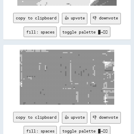
▒▒▒▒▒▒▒▒▒▒▒▒▒▒▒▒▒▒▒▒▒▒▒▒▒▒▒▒▒▒▒▒▒▒▒▒▒▒▒▒░░░░░░░░░░░░░░░░░░░░░░░░░░░░░░░░░░░░░░░░░░░░░░░░░░░░░░░░░░░░░░░░░░░░░░░░░░░░░░░░░░      ░░▒▒▓▓▓▓██████████████████████████████

▒▒▒▒▒▒▒▒░░▒▒▒▒▒▒▒▒▒▒▒▒▒▒▒▒▒▒▒▒▒▒▒▒▒▒▒▒░░░░░░░░░░░░░░░░░░░░░░░░░░░░░░░░░░░░░░░░░░░░░░░░░░░░░░░░░░░░░░░░░░░░░░░░░░░░░░░░░░░░    ░░▓▓▓▓▓▓▓▓██████████████▓▓██████████████

▒▒▒▒▒▒▒▒▒▒▒▒▒▒▒▒▒▒▒▒▒▒▒▒▒▒▒▒▒▒▒▒▒▒░░░░░░░░░░░░░░▒▒░░░░░░░░░░░░░░░░░░░░░░░░░░░░░░░░░░░░░░░░░░░░░░░░░░░░░░░░░░░░░░░░░░░░░░░░  ░░▓▓▓▓▓▓▓▓████████████▓▓██████████████████

▒▒▒▒▒▒▒▒▒▒▒▒▒▒▒▒▒▒▒▒▒▒▒▒▒▒▒▒▒▒▒▒░░░░░░░░░░░░░░░░▒▒░░░░░░░░░░░░░░░░░░░░░░░░░░░░░░░░▒▒▓▓▒▒░░░░░░░░░░░░░░░░░░░░░░░░░░░░░░░░  ░░▓▓▓▓▓▓▓▓██████████▓▓▓▓████████████████████

copy to clipboard
👍 upvote
👎 downvote
fill: spaces
toggle palette ▓→✊🏽
▒▒▒▒▒▒▓▓▒▒▓▓▒▒▒▒▒▒▒▒▓▓▒▒▓▓▒▒▒▒▒▒▒▒▓▓▒▒▒▒▒▒▒▒▓▓▓▓▓▓▓▓▓▓▓▓▓▓▓▓▓▓▓▓▓▓▓▓▓▓▓▓▓▓▓▓▓▓▓▓▓▓▓▓▓▓▓▓▓▓▓▓▓▓▓▓▓▓▓▓▓▓▓▓▓▓▓▓▓▓▓▓▓▓▓▓▓▓▓▓▓▓▓▓▓▓▓▓▓▓▓▓▓▓▓▓▓▓▓▓▓▓▓▓▓▓▓▓▓▓▒▒▒▒▒▒▒▒

▓▓▒▒▓▓▓▓▓▓▒▒▒▒▒▒▒▒▒▒▒▒▒▒▓▓▒▒▒▒▒▒▒▒▓▓▒▒▒▒▒▒▒▒▒▒▒▒▓▓▓▓▓▓▓▓▓▓▓▓▓▓▓▓▓▓▓▓▓▓▓▓▓▓▓▓▓▓▓▓▓▓▓▓▓▓▓▓▓▓▓▓▓▓▓▓▓▓▓▓▓▓▓▓▓▓▓▓▓▓▓▓▓▓▓▓▓▓▓▓▓▓▓▓▓▓▓▓▓▓▓▓▓▓▓▓▓▓▓▓▓▓▓▓▓▓▒▒░░░░▒▒▒▒▒▒

▓▓▓▓▓▓▓▓▓▓▓▓▓▓▓▓▓▓▓▓▓▓▓▓▓▓▓▓▓▓▓▓▓▓▓▓▓▓▓▓▓▓▓▓▓▓▓▓▓▓▓▓▓▓▓▓▓▓▓▓▓▓▓▓▓▓▓▓▓▓▓▓▒▒▒▒▒▒▒▒▓▓▓▓▒▒▒▒▓▓▓▓▓▓▓▓▓▓▓▓▓▓▓▓▓▓▓▓▓▓▓▓▓▓▓▓▓▓▓▓▓▓▓▓▓▓▓▓▓▓▓▓▓▓▓▓▓▓▓▓▓▓▓▓▓▓▓▓▓▓▓▓▓▓▓▓▓▓

▓▓▓▓▓▓▓▓▓▓▓▓▓▓▓▓▓▓▓▓▓▓▓▓▓▓▓▓▓▓▓▓▓▓▓▓▓▓▓▓▓▓▓▓▓▓▓▓▓▓▓▓▓▓▓▓▓▓▓▓▓▓▓▓▓▓▓▓▓▓▓▓▓▓▓▓▓▓▓▓▓▓▓▓▓▓▓▓▓▓▓▓▓▓▓▓▓▓▓▓▓▓▓▓▓▓▓▓▓▓▓▓▓▓▓▓▓▓▓▓▓▓▓▓▓▓▓▓▓▓▓▓▓▓▓▓▓▓▒▒▒▒▒▒▓▓▓▓▓▓▓▓▓▓▓▓▓▓

▒▒▒▒▓▓▓▓▓▓▓▓▓▓▓▓▓▓▓▓▓▓▓▓▓▓▓▓▓▓▓▓▓▓▓▓▓▓▓▓▓▓▓▓▓▓▓▓▓▓▓▓▓▓▓▓▓▓▓▓▓▓▓▓▓▓▓▓▓▓▓▓▓▓▓▓▓▓▓▓▓▓▓▓▓▓▓▓▓▓▓▓▓▓▓▓▓▓██▓▓▓▓▓▓▓▓▓▓▓▓▓▓▓▓▓▓▓▓▓▓▓▓▓▓▓▓▓▓▓▓▓▓▓▓▓▓▓▓▓▓▓▓▒▒▓▓▓▓▓▓▓▓▓▓▓▓

▒▒▒▒▓▓▓▓▓▓▓▓▓▓▓▓▓▓▓▓▓▓▓▓▓▓▓▓▓▓▓▓▓▓▓▓▓▓▓▓▓▓▓▓▓▓▓▓▓▓▓▓▓▓▓▓▓▓▓▓▓▓▓▓▓▓▓▓▓▓▓▓▓▓▓▓▓▓▓▓▓▓▓▓▓▓▓▓▓▓▓▓▓▓▓▓▓▓▓▓▓▓▓▓▓▓▓▓▓▓▓▓▓▓▓▓▓▓▓▓▓▓▓▓▓▓▓▓▓▓▓▓▓▓▓▓▓▓▓▓▓▓▓▓▓▓▓▓▓▓▓▓▓▓▓▓▓▓

▓▓▒▒▓▓▓▓▓▓▓▓▓▓▓▓▓▓▓▓▓▓▓▓▓▓▓▓▓▓▓▓▓▓▓▓▓▓▓▓▓▓▓▓▓▓▓▓▓▓▓▓▓▓▓▓▓▓▓▓▓▓▓▓▓▓▓▓██▓▓▓▓▓▓▓▓▓▓▓▓▓▓▓▓▓▓▓▓▓▓▓▓▓▓▓▓▓▓▓▓▓▓▓▓▓▓▓▓▓▓▓▓▓▓▓▓▓▓▓▓▓▓▓▓▓▓▓▓▓▓▓▓▓▓▓▓▓▓▓▓▓▓▓▓▓▓▓▓▓▓▓▓▓▓▓▓

▓▓▒▒▓▓▓▓▓▓▓▓▓▓▓▓▓▓▓▓▓▓▓▓▓▓▓▓▓▓▓▓▓▓▓▓▓▓▓▓▓▓▓▓▓▓▓▓▓▓▓▓▓▓▓▓▓▓▓▓▓▓▓▓▓▓▓▓▓▓▓▓▓▓▓▓▓▓▓▓▓▓▓▓▓▓▓▓▓▓▓▓▓▓▓▓▓▓▓▓▓▓▓▓▓▓▓▓▓▓▓▓▓▓▓▓▓▓▓▓▓▓▓▓▓▓▓▓▓▓▓▓▓▓▓▓▓▓▓▓▓▓▓▓▓▓▓▓▓▓▓▓▓▓▓▓▓▓

▓▓▒▒▓▓▓▓▓▓▓▓▓▓▓▓▓▓▓▓▓▓▓▓▓▓▓▓▓▓▓▓▓▓▓▓▓▓▓▓▓▓▓▓▓▓▓▓▓▓▓▓▓▓▓▓▓▓▓▓▓▓▓▓▓▓▓▓▓▓▓▓▓▓▓▓▓▓▓▓▓▓▓▓▓▓▓▓▓▓▓▓▓▓▓▓▓▓▓▓▓▓▓▓▓▓▓▓▓▓▓▓▓▓▓▓▓▓▓▓▓▓▒▒▓▓▓▓▓▓▓▓▓▓▓▓▓▓▓▓▓▓▓▓▓▓▓▓▓▓▓▓▒▒▓▓▓▓

▓▓▒▒▓▓▓▓▓▓▓▓▓▓▓▓▓▓▓▓▓▓▓▓▓▓▓▓▓▓▓▓▓▓▓▓▓▓▓▓▓▓▓▓▓▓▓▓▓▓▓▓▓▓▓▓▓▓▓▓▓▓▓▓▓▓▓▓▓▓▓▓▓▓▓▓▓▓▓▓▓▓▓▓▒▒▓▓▓▓▓▓▓▓▓▓▓▓▓▓▓▓▓▓▓▓▓▓▓▓▓▓▓▓▓▓▓▓▓▓▓▓▓▓▓▓▓▓▓▓▓▓▓▓▓▓▓▓▓▓▒▒▓▓▓▓▓▓▓▓▓▓▓▓▓▓▓▓

▒▒▓▓▓▓▓▓▓▓▓▓▓▓▓▓▓▓▓▓▓▓▓▓▓▓▓▓▓▓▓▓▓▓▓▓▓▓▓▓▓▓▓▓▓▓▓▓▓▓▓▓▓▓▓▓▓▓▓▓▓▓▓▓▓▓▓▓▓▓▓▓▓▓▓▓▓▓▓▓▓▓▓▓▓▓▓▓▓▓▓▓▓▓▓▓▓▓▓▓▓▓▓▓▓▓▓▓▓▓▓▓▓▓▓▓▓▓▓▓▓▓▓▓▓▓▓▓▓▓▓▓▓▓▓▓▓▓▒▒░░    ░░░░░░▒▒▒▒▒▒

▒▒▒▒▓▓▓▓▓▓▓▓▓▓▓▓▓▓▓▓▓▓▓▓▓▓▓▓▓▓▓▓▒▒▒▒▓▓▓▓▓▓▓▓▓▓▓▓▓▓▓▓▓▓▓▓▓▓▓▓▓▓▓▓▓▓▓▓▓▓▓▓▓▓▓▓▓▓▓▓▓▓▓▓▒▒▓▓▓▓▓▓▓▓▓▓▓▓▓▓▓▓▓▓▓▓▓▓▓▓▓▓▓▓▓▓▓▓▓▓▓▓▓▓▓▓▓▓▓▓▓▓▓▓▓▓▓▓▓▓▒▒░░░░░░░░▒▒▒▒▒▒▒▒

▓▓▒▒▓▓▓▓▓▓▓▓▓▓▓▓▓▓▓▓▓▓▓▓▓▓▓▓▓▓▓▓▓▓▓▓▓▓▓▓▓▓▓▓▓▓▓▓▓▓▓▓▓▓▓▓▓▓▓▓▓▓▓▓▓▓▓▓██▓▓▓▓▓▓▓▓▓▓▓▓▓▓▒▒▓▓▓▓▓▓▓▓▓▓▓▓▓▓▓▓▓▓▓▓▓▓▓▓▓▓▓▓▓▓▓▓▓▓▓▓▓▓▓▓▓▓▓▓▓▓▓▓▓▓▓▓▓▓▓▓░░░░░░▒▒▒▒▒▒▓▓▒▒

▓▓▓▓▓▓▓▓▓▓▓▓▓▓▓▓▓▓▓▓▓▓▓▓▓▓▓▓▓▓▓▓▒▒▓▓▓▓▓▓▓▓▒▒▓▓▓▓▓▓▓▓▓▓▓▓▓▓▓▓▓▓▓▓▓▓▓▓██▓▓▓▓▓▓▓▓▓▓▓▓▓▓▒▒▓▓▓▓▓▓▓▓▓▓▓▓▓▓▓▓▓▓▓▓▓▓▓▓▓▓▓▓▓▓▓▓▓▓▓▓▓▓▒▒▓▓▓▓▓▓▓▓▓▓▓▓▓▓▓▓░░▒▒▒▒▒▒▒▒▒▒▓▓▓▓

▓▓▒▒▓▓▓▓▓▓▓▓▓▓▓▓▓▓▓▓▓▓▓▓▓▓▓▓▓▓▓▓▒▒▓▓▓▓▓▓▓▓▒▒██▓▓▓▓▓▓▓▓▓▓▓▓▓▓▓▓▓▓▓▓▓▓▓▓▓▓▓▓▓▓██▓▓▓▓▓▓▒▒▓▓▓▓▓▓▓▓▓▓▓▓▓▓██▓▓▓▓▓▓▓▓▓▓▓▓▓▓▓▓▓▓▓▓▒▒▓▓▓▓▓▓▓▓▓▓▓▓▓▓▓▓▓▓▒▒▒▒▒▒▓▓▓▓▓▓▓▓░░

▓▓▒▒▓▓▓▓▓▓▓▓▓▓▓▓▓▓▓▓▓▓▓▓▓▓▓▓▓▓▓▓▒▒▓▓▓▓▓▓▓▓▒▒██▓▓▓▓▓▓▓▓▓▓▓▓▓▓▓▓▓▓▓▓▓▓▓▓▓▓▓▓▓▓██▓▓▓▓▓▓▒▒▓▓▓▓▓▓▓▓▓▓▓▓▓▓▓▓▓▓▓▓▓▓▓▓▓▓▓▓▓▓▓▓▓▓▓▓▒▒▓▓▓▓▓▓▓▓▓▓▓▓▓▓▓▓▓▓▒▒▓▓▓▓▓▓▓▓▓▓▓▓  

▓▓▒▒▓▓▓▓▓▓▓▓▓▓▓▓▓▓▓▓▓▓▓▓▓▓▓▓▓▓▓▓▒▒▓▓▓▓▓▓▓▓▒▒▓▓▓▓▓▓▓▓▓▓▓▓▓▓▓▓▓▓▓▓▓▓▓▓▓▓▓▓▓▓▓▓▓▓▓▓▓▓▓▓▒▒▓▓▓▓▓▓▓▓▓▓▓▓▓▓▓▓▓▓▓▓▓▓▓▓██▓▓▓▓▓▓▓▓▓▓▒▒▓▓▓▓▓▓▓▓▓▓▓▓▓▓▓▓▓▓▓▓▓▓▓▓▓▓▓▓▓▓▓▓  

▓▓▒▒▓▓▓▓▓▓▓▓▓▓▓▓▓▓▓▓▓▓▓▓▓▓▓▓▓▓▓▓▓▓▓▓▓▓▓▓▓▓██▓▓▓▓▓▓▓▓▓▓▓▓▓▓▓▓▓▓▓▓▓▓▓▓▓▓▓▓▓▓▓▓▓▓▓▓▓▓▓▓▒▒▓▓▓▓▓▓▓▓▓▓▓▓▓▓▓▓▓▓▓▓██▓▓▓▓▓▓▓▓▓▓▓▓▓▓▓▓▒▒▓▓▓▓▓▓▓▓▓▓▓▓▓▓▓▓████████████▓▓░░

▓▓▓▓▓▓▓▓▓▓▓▓▓▓▓▓▓▓▓▓▓▓▓▓▓▓▓▓▓▓▓▓▓▓▓▓▓▓▓▓▓▓▓▓▓▓▓▓▓▓▓▓▓▓▓▓▓▓▓▓▓▓▓▓▓▓▓▓██▓▓▓▓▓▓██▓▓▓▓▓▓▒▒▓▓▓▓▓▓██▓▓▓▓▓▓▓▓██▓▓██▓▓▓▓▓▓▓▓▓▓▓▓▓▓▓▓▒▒▓▓▓▓▓▓▓▓▓▓▓▓▓▓▓▓▓▓▓▓▓▓▓▓▓▓▓▓▓▓▓▓

▓▓▒▒▓▓▓▓▓▓▓▓▓▓▓▓▓▓▓▓▓▓▓▓▓▓▓▓▓▓▓▓▓▓▓▓▓▓▓▓▓▓▓▓▓▓▓▓▓▓▓▓▓▓▓▓▓▓▓▓▓▓▓▓▓▓▓▓▓▓▓▓▓▓▓▓██▓▓▓▓▓▓▒▒▓▓▓▓▓▓██▓▓▓▓▓▓▓▓██▓▓▓▓▓▓▓▓▓▓▓▓▓▓▓▓▓▓▓▓▒▒▓▓▓▓▓▓▓▓▓▓▓▓▓▓▓▓▓▓▒▒▒▒▓▓▓▓▓▓▓▓▒▒

▓▓▒▒▓▓▓▓▓▓▓▓▓▓▓▓▓▓▓▓▓▓▓▓▓▓▓▓▓▓▓▓▓▓▓▓▓▓▓▓▓▓▓▓▓▓▓▓▓▓▓▓▓▓▓▓▓▓▓▓▓▓▓▓▓▓▓▓▓▓▓▓▓▓▓▓██▓▓▓▓▓▓▒▒▓▓▓▓▓▓▓▓▓▓▓▓██▓▓██▓▓▓▓▓▓▓▓▓▓██▓▓▓▓▓▓▒▒▒▒▓▓▓▓▓▓▓▓▓▓▓▓▓▓▒▒▒▒▓▓▓▓▒▒▒▒▓▓▒▒▓▓

▓▓▒▒▓▓▓▓▓▓▓▓▓▓▓▓▓▓▓▓▓▓▓▓▓▓▓▓▓▓▓▓▓▓▓▓▓▓▓▓▓▓▓▓▓▓▓▓▓▓▓▓▓▓▓▓▓▓▓▓▓▓▓▓▓▓▓▓▓▓▓▓▓▓▓▓██▓▓▓▓▓▓▒▒▓▓▓▓▓▓▓▓▓▓▓▓▓▓▓▓██▓▓▓▓▓▓▓▓▓▓██▓▓▓▓▓▓▓▓▒▒▓▓▓▓▓▓▓▓▓▓▓▓▓▓▓▓▓▓▓▓▒▒▓▓▒▒▓▓▓▓▓▓

▓▓▒▒▓▓▓▓▓▓▓▓██▓▓██▓▓██▓▓██▓▓▓▓▓▓▓▓▓▓▓▓▓▓▓▓▓▓▓▓▓▓▓▓▓▓▓▓▓▓▓▓▓▓▓▓▓▓▓▓▓▓▓▓▓▓▓▓▓▓▓▓▓▓▓▓▓▓▒▒▓▓▓▓▓▓▓▓▓▓▓▓▓▓▓▓▓▓▓▓▓▓▓▓▓▓▓▓▓▓▓▓▓▓▓▓▓▓▓▓▓▓▓▓▓▓▓▓▓▓▓▓▓▓▓▓▓▓▓▓▓▓▓▓▒▒▓▓▓▓▓▓

▓▓▒▒▓▓▓▓▓▓▓▓▓▓▒▒▒▒▒▒▓▓▓▓▓▓▓▓▓▓▓▓▓▓▓▓▓▓▓▓▓▓▓▓▓▓▓▓▓▓▓▓▓▓▓▓▓▓▓▓▓▓▓▓▓▓▓▓▓▓▓▓▓▓▓▓▓▓▓▓▓▓▓▓▒▒▓▓▓▓▓▓▓▓▓▓▓▓▓▓▓▓▓▓▓▓▓▓▓▓▓▓▓▓▓▓▓▓▓▓▓▓▓▓▓▓▓▓▓▓▓▓▓▓▓▓▓▓▓▓▓▓▓▓▓▓▒▒▓▓▒▒▓▓▓▓▓▓

▓▓▒▒▓▓▒▒▓▓▓▓▓▓▓▓▓▓▒▒▓▓▓▓▓▓▓▓▓▓▓▓▓▓▓▓▓▓▓▓▓▓▓▓▓▓▓▓▓▓▓▓▓▓▓▓▓▓▓▓▓▓▓▓▓▓▓▓▓▓▓▓▓▓▓▓▓▓▓▓▓▓▓▓▒▒▓▓▓▓▓▓▓▓▓▓▓▓▓▓▓▓▓▓▓▓▓▓▓▓▓▓▓▓▓▓▓▓▓▓▓▓▓▓▓▓▓▓▓▓▓▓▓▓▓▓▓▓▓▓▒▒▓▓▓▓▓▓▓▓▓▓▓▓▓▓▓▓

▓▓▓▓▓▓▓▓▓▓▓▓▓▓▓▓▓▓▓▓▓▓▓▓▓▓▓▓▓▓▓▓▓▓▓▓▓▓▓▓▓▓▓▓▓▓▓▓▓▓▓▓▓▓▓▓▓▓▓▓▓▓▓▓▓▓▓▓▓▓▓▓▓▓▓▓▓▓▓▓▓▓▓▓▒▒▓▓▓▓▓▓▓▓▓▓▓▓▓▓▓▓▓▓▓▓▓▓▓▓▓▓▓▓▓▓▓▓▓▓▓▓▓▓▓▓▓▓▓▓▓▓▓▓▓▓▓▓▓▓▓▓▓▓▓▓▓▓▓▓▓▓▓▓▓▓▒▒

▓▓▒▒▓▓▓▓▓▓▓▓▓▓▓▓▓▓▓▓▓▓▓▓▓▓▓▓▓▓▓▓▓▓▓▓▓▓▓▓▓▓▓▓▓▓▓▓▓▓▓▓▓▓▓▓▓▓▓▓▓▓▓▓▓▓▓▓▓▓▓▓▓▓▓▓▓▓▓▓▓▓▓▓▒▒▒▒▓▓▓▓▓▓▓▓▓▓▓▓▓▓▓▓▓▓▓▓▓▓▓▓▓▓▓▓▓▓▓▓▓▓▓▓▓▓▓▓▓▓▓▓▓▓▓▓▓▓▓▓▓▓▓▓▓▓▓▓▓▓▓▓▒▒▒▒▓▓

▒▒▒▒▓▓▓▓▓▓▓▓▓▓▓▓▓▓▓▓▓▓▓▓▓▓▓▓▓▓▓▓▓▓▓▓▓▓▓▓▓▓▓▓▓▓▓▓▓▓▓▓▓▓▓▓▓▓▓▓▓▓▓▓▓▓▓▓▓▓▓▓▓▓▓▓▓▓▓▓▓▓▓▓▓▓▓▓▓▓▓▓▓▓▓▓▓▓▓▓▓▓▓▓▓▓▓▓▓▓▓▓▒▒▓▓▓▓▓▓▒▒░░▓▓▓▓▓▓▓▓▓▓▓▓▓▓▓▓▓▓▒▒▒▒▓▓▓▓▓▓▓▓▓▓▓▓

▒▒  ▓▓▓▓▓▓▓▓▓▓▓▓▓▓▓▓▓▓▓▓▓▓▓▓▓▓▓▓▓▓▓▓▓▓▓▓▓▓▓▓▓▓▓▓▓▓▓▓▓▓▓▓▓▓▓▓▓▓▓▓▓▓▓▓▓▓▓▓▓▓▓▓▓▓▓▓▓▓▓▓▓▓▒▒▓▓▓▓▒▒▒▒▒▒▓▓▓▓▓▓▓▓▓▓▓▓▓▓▒▒▓▓▓▓▓▓▓▓▓▓▒▒▓▓▓▓▓▓▓▓▓▓▓▓▓▓▒▒▒▒▒▒▓▓▓▓▓▓▓▓▓▓▓▓

▒▒▒▒▓▓▓▓▓▓▓▓▓▓▓▓▓▓▓▓▓▓▓▓▓▓▓▓▓▓▓▓▓▓▓▓▓▓▓▓▓▓▓▓▓▓▓▓▓▓▓▓▓▓▓▓▓▓▓▓▓▓▓▓▓▓▓▓▓▓▓▓▓▓▓▓██▓▓▓▓▓▓▓▓▓▓▓▓▓▓▓▓▓▓▓▓▓▓▓▓▓▓▓▓▓▓▓▓▓▓▓▓▓▓▓▓██▓▓▓▓▓▓██▓▓▓▓▓▓▓▓▓▓▓▓▒▒▓▓▒▒▓▓▓▓▓▓▓▓▓▓▓▓

▓▓░░▓▓▓▓▓▓▓▓▓▓▓▓▓▓▓▓▓▓▓▓▓▓▓▓▓▓▓▓▓▓▓▓▓▓▓▓▓▓▓▓▓▓▓▓▓▓▓▓▓▓▓▓▓▓▓▓▓▓▓▓▓▓▓▓▓▓▓▓▓▓▓▓▓▓▓▓▓▓▓▓▓▓▓▓▓▓▓▓▓▓▓▓▓▓▓▓▓▓▓▓▓▓▓▓▓▓▓▓▓▓▓▓▓▓▓▓▓▓██████▓▓▓▓▓▓▓▓▓▓▓▓▒▒▓▓▒▒▓▓▓▓▓▓▓▓▓▓▓▓

▓▓▓▓▓▓▓▓▓▓▓▓▓▓▓▓▓▓▓▓▓▓▓▓▓▓▓▓▓▓▓▓▓▓▓▓▓▓▓▓▓▓▓▓▓▓▓▓▓▓▓▓▓▓▓▓▓▓▓▓▓▓▓▓▓▓▓▓▓▓▓▓▓▓▓▓▓▓▓▓▓▓▓▓▓▓▓▓▓▓██▓▓▓▓▓▓▓▓▓▓▓▓▓▓▓▓▓▓▓▓▓▓▓▓▓▓▓▓▓▓▓▓▓▓▓▓▓▓▓▓▓▓▓▓▓▓▓▓▒▒▒▒▒▒▓▓▓▓▓▓▓▓▓▓▓▓

▓▓▓▓▓▓▓▓▓▓▓▓▓▓▓▓▓▓▓▓▓▓▓▓▓▓▓▓▓▓▓▓▓▓▓▓▓▓▓▓▓▓▓▓▓▓▓▓▓▓▓▓▓▓▓▓▓▓▓▓▓▓▓▓▓▓▓▓▓▓▓▓▒▒▓▓▒▒▓▓▒▒▒▒▒▒▓▓▓▓▒▒▓▓▓▓▓▓▓▓▓▓▓▓▓▓▓▓▓▓▓▓▓▓▓▓▓▓▓▓▓▓▓▓▓▓▓▓▓▓▓▓▓▓▓▓▓▓▒▒▒▒▒▒▒▒▒▒▒▒▒▒▒▒▒▒▒▒

▓▓▓▓▓▓▓▓▓▓▓▓▓▓▓▓▓▓▓▓▓▓▓▓▓▓▓▓▓▓▓▓▓▓▓▓▓▓██▓▓▓▓▓▓▓▓▓▓▓▓▓▓▓▓▓▓▓▓▓▓▓▓▓▓▓▓▓▓▓▓▓▓▓▓▓▓▓▓▓▓▓▓▓▓▓▓▓▓▓▓▓▓▓▓▓▓▓▓▓▓▓▓▓▓▓▓▓▓▓▓▓▓▓▓▓▓▓▓▓▓▓▓▓▓▓▓▓▓▓▓▓▓▓▓▓▓▓▓▓▓▓▓▓▓▓▓▓▓▓▓▓▓▓▓▓▓

▓▓▓▓▓▓▓▓▓▓▓▓▓▓▓▓▓▓▓▓▓▓▓▓▓▓▓▓▓▓▓▓▓▓▓▓▓▓▓▓▓▓▓▓▓▓▓▓▓▓▓▓▓▓▓▓▓▓▓▓▓▓▓▓▓▓▓▓▓▓▓▓▓▓▓▓▓▓▓▓▓▓▓▓▓▓▓▓▓▓▓▓▓▓▓▓▓▓▓▓▓▓▓▓▓▓▓▓▓▓▓▓▓▓▓▓▓▓██▓▓▓▓▓▓▓▓▓▓▓▓▓▓▓▓██▓▓░░▒▒▒▒▒▒▒▒▒▒▓▓▒▒▒▒

▓▓▓▓▓▓▓▓▓▓▓▓▓▓▓▓▓▓▓▓▓▓▓▓▓▓▓▓▓▓▓▓▓▓██▓▓▓▓▓▓▓▓▓▓▓▓▓▓▓▓▓▓▓▓▓▓▓▓▓▓▓▓▓▓▓▓▓▓▓▓▓▓▓▓▓▓▓▓▓▓▓▓▓▓▓▓▓▓▓▓▓▓▒▒▒▒▓▓▓▓▓▓▓▓▓▓▓▓▓▓▓▓▓▓▓▓▓▓▓▓▓▓▓▓▓▓▓▓▓▓▓▓▓▓▓▓▓▓▒▒▒▒▒▒▒▒▓▓▒▒▒▒▒▒▒▒

▓▓▓▓▓▓▓▓▓▓▓▓▓▓▓▓▓▓▓▓▓▓▓▓▓▓▓▓▓▓▓▓▓▓██▓▓▓▓▓▓▓▓▓▓▓▓▓▓▓▓▓▓▓▓▓▓▓▓▓▓▓▓▓▓▓▓▓▓▓▓▓▓▓▓▓▓▓▓▓▓▓▓▓▓▓▓▓▓▓▓▓▓▒▒▒▒▓▓▓▓▓▓▓▓▓▓▓▓▓▓▓▓▓▓▓▓▓▓▓▓▓▓▓▓▓▓▓▓▓▓▓▓▓▓▓▓▓▓▓▓▓▓▒▒▓▓▓▓▓▓▓▓▓▓▓▓

▓▓▓▓▓▓▓▓▓▓▓▓▓▓▓▓▓▓▓▓▓▓▓▓▓▓▓▓▓▓▓▓▓▓▓▓▓▓▓▓██▓▓▓▓▓▓▓▓▓▓▓▓▓▓▓▓▓▓▓▓▓▓▓▓▓▓▓▓▓▓▓▓▓▓▓▓▓▓▓▓▓▓▓▓▓▓▓▓▓▓▓▓▓▓▒▒▓▓▓▓▓▓▓▓▓▓▓▓▓▓▓▓▒▒▓▓▓▓▓▓▓▓▓▓▓▓▓▓▓▓▓▓▓▓▓▓▓▓▓▓▒▒▒▒▒▒▓▓▓▓▓▓▓▓▓▓

▓▓▓▓▓▓▓▓▓▓▓▓▓▓▓▓▓▓▓▓▓▓▓▓▓▓▓▓▓▓▓▓▓▓▓▓▓▓▓▓▓▓▓▓▓▓▓▓▓▓▓▓▓▓▓▓▓▓▓▓▓▓▓▓▓▓▓▓▓▓▓▓▓▓▓▓▓▓▓▓▓▓▓▓▓▓▓▓▓▓▓▓▓▓▒▒▒▒▓▓▓▓▓▓▓▓▓▓▓▓▓▓▓▓▒▒▓▓▓▓▓▓▓▓▓▓▓▓▓▓▓▓▓▓▓▓▓▓▓▓▓▓░░▒▒▒▒▓▓▓▓▓▓▓▓▓▓

▓▓▓▓▓▓▓▓▓▓▓▓▓▓▓▓▓▓▓▓▓▓▓▓▓▓▓▓▓▓▓▓▓▓▓▓▓▓▓▓▓▓▓▓▓▓▓▓▓▓▓▓▓▓▓▓▓▓▓▓▓▓▓▓▓▓▓▓▓▓▓▓▓▓▓▓▓▓▓▓▓▓▓▓▓▓▓▓▓▓▓▓▓▓▒▒▒▒▓▓▓▓▓▓▓▓▓▓▓▓▓▓▓▓▒▒▓▓▓▓▓▓▓▓▓▓▓▓▓▓▓▓▓▓▓▓▓▓▓▓▒▒░░▒▒▒▒▒▒▒▒▒▒▒▒▒▒

▓▓▓▓▓▓▓▓▓▓▓▓▓▓▓▓▓▓▓▓▓▓▓▓▓▓▓▓▓▓▓▓▓▓▓▓▓▓▓▓▓▓▓▓▓▓▓▓▓▓▓▓▓▓▓▓▓▓▓▓▓▓▓▓▓▓▓▓▓▓▓▓▓▓▓▓▓▓▓▓▓▓▓▓▓▓▓▓▓▓▓▓▓▓▒▒▒▒▓▓▓▓▓▓▓▓▓▓▓▓▓▓▓▓▓▓▓▓▓▓▓▓▓▓▓▓▓▓▓▓▓▓▓▓▓▓▓▓▓▓▒▒  ░░▒▒▒▒▒▒▒▒▒▒▒▒

▓▓▓▓▓▓▓▓▓▓▓▓▓▓▓▓▓▓▓▓▓▓▓▓▓▓▓▓▓▓▓▓▓▓▓▓▓▓▓▓▓▓▓▓▓▓▓▓▓▓▓▓▓▓▓▓▓▓▓▓▓▓▓▓▓▓▓▓▓▓▓▓▓▓▓▓▓▓▓▓▓▓▓▓▓▓▓▓▓▓▓▓▓▓▒▒▒▒▓▓▓▓▓▓▓▓▓▓▓▓▓▓▓▓▓▓▓▓▓▓▓▓▓▓▓▓▓▓▓▓▓▓▓▓▓▓▓▓▓▓▒▒░░▓▓▓▓▓▓▓▓▓▓▓▓▓▓

▓▓▓▓▓▓▓▓▓▓▓▓▓▓▓▓▓▓▓▓▓▓▓▓▓▓▓▓▓▓▓▓▓▓▓▓▓▓▓▓▓▓▓▓▓▓▓▓▓▓▓▓▓▓▓▓▓▓▓▓▓▓▓▓▓▓▓▓▓▓▓▓▓▓▓▓▓▓▓▓▓▓▓▓▓▓▓▓▓▓▓▓▓▓▓▓▒▒▓▓▓▓▓▓▓▓▓▓▓▓▓▓▓▓▓▓▓▓▓▓▓▓▓▓▓▓▓▓▓▓▓▓▓▓▓▓▓▓▓▓▓▓░░▓▓▓▓▓▓▓▓▓▓▓▓▓▓

▓▓▓▓▓▓▓▓▓▓▓▓▓▓▓▓▓▓▓▓▓▓▓▓▓▓▓▓▓▓▓▓▓▓▓▓▓▓▓▓▓▓▓▓▓▓▓▓▓▓▓▓▓▓▓▓▓▓▓▓▓▓▓▓▓▓▓▓▓▓▓▓▓▓▓▓▓▓▓▓▓▓▓▓▓▓▓▓▓▓▓▓▓▓▓▓▒▒▓▓▓▓▓▓▓▓▓▓▓▓▓▓▓▓▓▓▓▓▓▓▓▓▓▓▓▓▓▓▓▓▓▓▓▓▓▓▓▓▓▓▒▒  ░░▒▒▓▓▓▓▓▓▓▓▓▓

▓▓▓▓▓▓████▓▓▓▓▓▓▓▓▓▓▓▓▓▓██▓▓▓▓▓▓▓▓▓▓▓▓▓▓▓▓▓▓██▓▓▓▓▓▓▓▓▓▓▓▓▓▓▓▓▓▓▓▓▓▓▓▓▓▓▓▓▓▓▓▓▓▓▓▓▓▓▓▓▓▓▓▓▓▓▓▓▓▓▓▓▓▓▓▓▓▓▓▓▓▓▓▓▓▓▓▓▒▒██▓▓▓▓▓▓▓▓▓▓▓▓▓▓▓▓▓▓▓▓▓▓▓▓▒▒▓▓▓▓▓▓▓▓▓▓▓▓▓▓

copy to clipboard
👍 upvote
👎 downvote
fill: spaces
toggle palette ▓→✊🏽