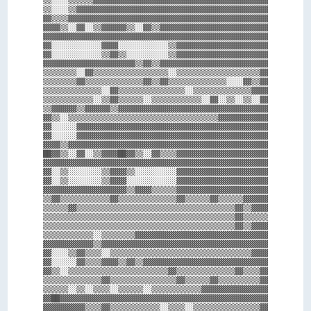
▒▒░░░░▒▒▒▒▒▒▓▓▓▓▓▓▓▓▓▓▓▓▓▓▓▓▓▓▓▓▓▓▓▓▓▓▓▓▓▓▓▓▓▓▓▓▓▓▓▓▓▓

▒▒░░░░▒▒▓▓▓▓▓▓▓▓▓▓▓▓▓▓▓▓▓▓▓▓▓▓▓▓▓▓▓▓▓▓▓▓▓▓▓▓▓▓▓▓▓▓▓▓▓▓

▓▓▒▒▒▒▓▓▓▓▓▓▓▓▓▓▓▓▓▓▓▓▓▓▓▓▓▓▓▓▓▓▓▓▓▓▓▓▓▓▓▓▓▓▓▓▓▓▓▓▓▓▓▓

▓▓▓▓▒▒░░▓▓░░▒▒▓▓▓▓▓▓▒▒░░▓▓▒▒▓▓▓▓▓▓▓▓▓▓▓▓▓▓▓▓▓▓▓▓▓▓▓▓▓▓

▓▓▓▓▓▓▓▓▓▓▓▓▓▓▓▓▓▓▓▓▓▓▓▓▓▓▓▓▓▓▓▓▓▓▓▓▓▓▓▓▓▓▓▓▓▓▓▓▓▓▓▓▓▓

▓▓░░░░░░░░░░░░▓▓▓▓░░░░░░░░░░░░▒▒▓▓▓▓▓▓▓▓▓▓▓▓▓▓▓▓▓▓▓▓▓▓

▓▓░░░░░░░░░░░░▒▒▓▓▒▒░░░░░░░░░░▒▒▓▓▓▓▓▓▓▓▓▓▓▓▓▓▓▓▓▓▓▓▓▓

▓▓▓▓▓▓▓▓▓▓▓▓▓▓▓▓▓▓▓▓▓▓▒▒▓▓▒▒▓▓▓▓▓▓▓▓▓▓▓▓▓▓▓▓▓▓▓▓▓▓▓▓▓▓

▒▒▒▒▒▒▒▒░░▓▓▒▒▒▒▒▒▒▒▒▒▒▒▒▒▒▒▒▒░░▒▒▒▒▒▒▒▒▒▒▒▒▒▒▒▒▒▒▒▒▓▓

▒▒▒▒▒▒▒▒▓▓▒▒▒▒▒▒▒▒▒▒▒▒▒▒▓▓▒▒▓▓▒▒▒▒▒▒▒▒▒▒▒▒▒▒░░░░▓▓▒▒▓▓

▒▒▒▒▒▒▒▒▒▒▒▒▒▒░░▓▓▒▒▒▒▒▒▒▒▒▒▒▒▒▒▒▒░░▒▒▒▒▒▒▒▒▒▒▒▒▒▒▓▓▓▓

▒▒▒▒▒▒▒▒▒▒▒▒░░▒▒▓▓▒▒▒▒▒▒░░▒▒▒▒▒▒▒▒▒▒▒▒░░▓▓░░▒▒░░▒▒░░▓▓

▒▒▓▓▓▓▓▓▒▒▓▓▓▓▓▓▒▒▓▓▓▓▓▓▓▓▓▓▓▓▓▓▓▓▓▓▓▓▓▓▓▓▓▓▓▓▓▓▓▓▓▓▓▓

▓▓▒▒░░▒▒▒▒▒▒▒▒▒▒▒▒▒▒▒▒▒▒▒▒▒▒▒▒▒▒▒▒▒▒▒▒▒▒▒▒▓▓▓▓▓▓▓▓▓▓▓▓

▓▓░░░░░░▓▓▓▓▓▓▓▓▓▓▓▓▓▓▓▓▓▓▓▓▓▓▓▓▓▓▓▓▓▓▓▓▓▓▓▓▓▓▓▓▓▓▓▓▓▓

▓▓░░░░░░▓▓▓▓▓▓▓▓▓▓▓▓▓▓▓▓▓▓▓▓▓▓▓▓▓▓▓▓▓▓▓▓▓▓▓▓▓▓▓▓▓▓▓▓▓▓

▓▓▓▓▒▒▓▓▓▓▓▓▓▓▓▓▓▓▓▓▓▓▓▓▓▓▓▓▓▓▓▓▓▓▓▓▓▓▓▓▓▓▓▓▓▓▓▓▓▓▓▓▓▓

██▓▓▒▒░░▓▓░░▒▒▓▓▓▓██▓▓▒▒░░▓▓▒▒▒▒▓▓▓▓▓▓▓▓▓▓▓▓▓▓▓▓▓▓▓▓▓▓

▓▓▓▓▓▓▓▓▓▓▓▓▓▓▓▓▓▓▓▓▓▓▓▓▓▓▓▓▓▓▓▓▓▓▓▓▓▓▓▓▓▓▓▓▓▓▓▓▓▓▓▓▓▓

▓▓░░▒▒░░░░░░░░▒▒▓▓▓▓▒▒░░░░░░░░░░▓▓▓▓▓▓▓▓▓▓▓▓▓▓▓▓▓▓▓▓▓▓

▓▓░░▒▒░░░░░░░░▒▒▓▓▓▓░░░░░░░░░░░░▓▓▓▓▓▓▓▓▓▓▓▓▓▓▓▓▓▓▓▓▓▓

▓▓▓▓▓▓▓▓▓▓▓▓▓▓▓▓▓▓▓▓▒▒▓▓▓▓▒▒▒▒▒▒▓▓▓▓▓▓▓▓▓▓▓▓▓▓▓▓▓▓▓▓▓▓

▒▒▓▓▒▒▒▒▒▒▒▒▒▒▒▒▓▓▒▒▒▒▒▒▒▒▒▒▒▒▒▒▓▓▒▒▒▒▒▒▓▓▒▒▒▒▒▒▓▓▓▓▓▓

▒▒▒▒▒▒▓▓▒▒▒▒▒▒▒▒▒▒▒▒▒▒▒▒▒▒▒▒▒▒▒▒▒▒▒▒▒▒▒▒▒▒▒▒▒▒▓▓▒▒▓▓▓▓

▒▒▒▒▒▒▒▒▒▒▒▒▒▒▒▒▒▒▒▒▒▒▒▒▒▒▒▒▒▒▒▒▒▒▒▒▒▒▒▒▒▒▒▒▒▒▓▓▒▒▒▒▒▒

▒▒▒▒▒▒▒▒▒▒▒▒▒▒▒▒▒▒▒▒▒▒▒▒▒▒▒▒▒▒▒▒▒▒▒▒▒▒▒▒▒▒▒▒▒▒▓▓▒▒▓▓▓▓

▒▒▒▒▒▒▒▒▒▒▒▒░░▒▒▒▒▒▒▒▒▓▓▓▓▓▓▓▓▓▓▓▓▓▓▓▓▓▓▓▓▓▓▓▓▓▓▓▓▓▓▓▓

▓▓▓▓▓▓▓▓▓▓▓▓▒▒▓▓▓▓▓▓▓▓▓▓▓▓▓▓▓▓▓▓▓▓▓▓▓▓▓▓▓▓▓▓▓▓▓▓▓▓▓▓▓▓

▓▓░░░░▒▒▓▓▒▒▒▒░░▒▒▒▒▒▒▒▒▒▒▒▒▒▒▒▒▒▒▒▒▒▒▒▒▒▒▒▒▒▒▒▒▒▒▓▓▓▓

▓▓░░░░░░▓▓▒▒▒▒▓▓▓▓▒▒▓▓▒▒▓▓▓▓▓▓▓▓▓▓▓▓▓▓▓▓▓▓▓▓▓▓▓▓▓▓▓▓▓▓

▓▓▒▒░░▒▒▒▒▒▒▒▒▒▒▒▒▒▒▒▒▒▒▒▒▒▒▒▒▓▓▒▒▒▒▒▒▒▒▒▒▒▒▒▒▓▓▒▒▒▒▓▓

▒▒▒▒▒▒▒▒▒▒▒▒▒▒▓▓▒▒▒▒▒▒▒▒▒▒▒▒▒▒▒▒▓▓▒▒▒▒▒▒▓▓▒▒▒▒▒▒▒▒▒▒▓▓

▒▒▒▒▒▒░░▒▒░░▒▒▒▒░░▒▒▒▒▒▒░░▒▒▒▒▒▒▒▒▒▒▒▒▓▓▓▓▓▓▓▓▓▓▓▓▓▓▓▓

▓▓██▓▓▓▓▓▓▓▓▓▓▓▓▓▓▓▓▓▓▓▓▓▓▓▓▓▓▓▓▓▓▓▓▓▓▓▓▓▓▓▓▓▓▓▓▓▓▓▓▓▓

▓▓▓▓▓▓▓▓▓▓▒▒▒▒▓▓▒▒▒▒▒▒▒▒▒▒▒▒░░▒▒▒▒░░▒▒▒▒▒▒▒▒▒▒▒▒▒▒▒▒▓▓
