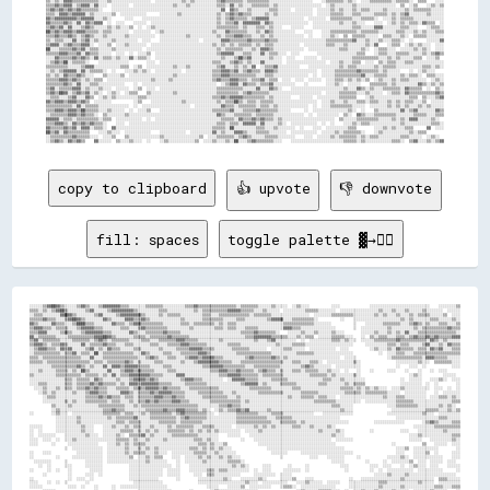
copy to clipboard
👍 upvote
👎 downvote
fill: spaces
toggle palette ▓→✊🏽
░░░░░░▒▒▓▓██▓▓▒▒░░░░░░▒▒▓▓▒▒░░░░▒▒▓▓▓▓▓▓▓▓▒▒▒▒░░░░░░░░▒▒▒▒▒▒▒▒░░░░░░░░░░▒▒▒▒▓▓▒▒▒▒▒▒▒▒▒▒▒▒▒▒▒▒▒▒░░▒▒▒▒▒▒▒▒░░░░░░▒▒░░░░░░  ░░▒▒░░░░          ░░░░              ░░░░░░░░░░░░░░░░░░░░░░░░░░░░    ░░░░░░░░▒▒
▒▒▒▒░░▒▒░░▒▒▓▓██▒▒░░░░░░░░▒▒▓▓░░░░░░▒▒▓▓▓▓▓▓▓▓▓▓▒▒░░░░░░░░░░▒▒▒▒░░░░░░░░░░░░▒▒░░▒▒▒▒▒▒▒▒▒▒▒▒▓▓▓▓▓▓▒▒▒▒▒▒░░░░▒▒░░░░░░  ░░░░░░░░░░▒▒▒▒▒▒░░░░░░░░  ░░░░░░░░░░░░░░░░░░▒▒░░░░▒▒░░░░▒▒░░░░░░▒▒░░░░░░░░  ░░░░░░
░░▒▒▒▒░░░░░░░░▓▓██▓▓▒▒░░░░░░░░▒▒▓▓░░░░░░▒▒▓▓▓▓▓▓▓▓▓▓▒▒░░░░░░▒▒░░▒▒▒▒▒▒░░░░░░░░░░▒▒▒▒░░░░▒▒▒▒▒▒▒▒▒▒▒▒▒▒░░▒▒▒▒▒▒▒▒░░░░░░░░░░░░░░░░░░  ░░░░░░░░▒▒▒▒▒▒▒▒▒▒░░░░░░░░░░▒▒░░▒▒░░░░▒▒░░░░▒▒░░▒▒▒▒▒▒░░░░░░▒▒  ░░░░
▒▒▒▒▒▒▓▓▒▒▒▒░░░░▒▒▓▓██▓▓▒▒░░░░░░░░▓▓▒▒░░░░░░▓▓▓▓▒▒▒▒▓▓▒▒░░░░░░░░░░░░░░▒▒░░░░░░░░▒▒▒▒▒▒▒▒▒▒░░░░░░▒▒▒▒░░░░░░░░░░▒▒▓▓▓▓▓▓░░░░▒▒▒▒▒▒▒▒▒▒░░          ░░    ░░░░░░░░░░░░░░░░░░░░░░▒▒░░▒▒░░░░░░░░▒▒▒▒░░░░░░▒▒░░
▓▓▒▒░░░░░░▓▓▒▒▒▒░░░░▒▒████▒▒▒▒░░░░░░░░▓▓▒▒▒▒░░▒▒▓▓▓▓▒▒▒▒▒▒▒▒▒▒░░░░░░░░▒▒▒▒░░▒▒▒▒▒▒▒▒▒▒░░▒▒░░▒▒▒▒░░░░░░░░░░░░░░░░░░░░░░▒▒▒▒▒▒▒▒▒▒▒▒▒▒░░░░░░░░          ░░    ░░░░░░░░▒▒▒▒▒▒▒▒░░░░▒▒▓▓▒▒░░▒▒░░░░▒▒▒▒░░░░▒▒
▒▒▓▓▓▓▒▒▒▒░░▒▒▒▒▒▒░░░░▒▒▓▓▓▓▓▓▒▒▒▒░░░░░░░░▒▒▒▒░░░░▒▒▓▓▒▒▒▒▒▒▒▒▒▒░░░░░░░░░░▒▒░░░░░░░░░░▒▒▒▒░░▒▒▒▒░░░░▒▒▒▒▒▒░░░░░░░░░░░░▓▓▓▓▒▒▒▒░░░░░░░░░░░░░░░░        ░░  ░░░░░░░░░░░░▒▒░░░░░░░░░░▒▒░░▒▒▒▒▒▒▒▒▒▒▒▒▓▓▒▒▒▒
▒▒▒▒▓▓▓▓░░░░░░▒▒▓▓▒▒░░░░▒▒▓▓▓▓▓▓▓▓▒▒▒▒░░░░░░░░▓▓▒▒░░░░▒▒▒▒▒▒▒▒▓▓▒▒▒▒▒▒░░░░░░░░░░░░░░░░░░░░░░░░░░░░▒▒▒▒▒▒▓▓▒▒▒▒▒▒▒▒░░    ░░░░░░▒▒░░░░▒▒░░░░░░▒▒░░░░        ░░░░░░▒▒░░░░▒▒░░▒▒░░▓▓░░░░▒▒▒▒▒▒▒▒▒▒▒▒▒▒▒▒▒▒░░
▓▓░░▒▒▒▒▒▒▒▒░░░░░░▒▒▒▒▒▒▒▒▒▒▒▒▓▓▓▓██▓▓▒▒░░░░░░░░▒▒▒▒▒▒░░▒▒▒▒▒▒▒▒▓▓▒▒▒▒▒▒▒▒░░░░░░░░░░░░░░░░░░░░░░░░░░▒▒▒▒▓▓▓▓▓▓▓▓▒▒▒▒▒▒▒▒░░░░▒▒░░▒▒▒▒  ░░░░░░▒▒▒▒▒▒░░░░    ░░  ▒▒░░▒▒▒▒░░░░▒▒▒▒░░▒▒▓▓▒▒▒▒▓▓▒▒▓▓▒▒▒▒▒▒▓▓▓▓
▒▒▓▓░░▒▒▒▒▒▒▒▒░░░░░░▒▒▒▒▒▒▒▒░░▒▒▓▓▒▒░░▒▒▒▒▒▒▒▒░░░░░░▒▒▒▒░░░░▒▒▒▒▒▒▒▒▓▓▓▓▒▒▒▒▒▒░░░░░░░░░░▒▒░░░░░░░░░░░░░░▒▒░░░░▒▒▓▓░░░░░░░░░░  ░░  ░░░░░░░░░░▒▒▒▒░░▒▒░░░░  ░░░░░░▒▒▒▒▒▒▒▒▒▒▓▓▒▒▒▒▒▒▒▒▒▒▒▒░░▓▓▒▒░░▒▒░░░░░░
▒▒▓▓▓▓▒▒░░▒▒▒▒▓▓▒▒░░░░░░▓▓░░▒▒▒▒▒▒▓▓▒▒▒▒░░░░▒▒▒▒░░░░░░░░▒▒▒▒░░░░▒▒▒▒▒▒▓▓▓▓▒▒▒▒▒▒▒▒░░░░░░░░░░▒▒▒▒▒▒░░░░░░░░░░░░░░░░▒▒░░░░░░▒▒▒▒▒▒░░░░░░░░░░░░░░░░░░░░░░      ░░░░░░░░░░▒▒▒▒░░▒▒▒▒░░░░░░▒▒▓▓░░░░▒▒░░▓▓▒▒▒▒
░░▒▒▓▓▓▓▒▒▒▒░░▓▓▒▒▓▓░░░░░░▒▒▓▓░░▒▒░░▓▓▒▒▒▒░░░░░░▒▒▒▒░░░░░░░░▒▒░░░░░░▒▒▒▒▒▒▓▓▓▓▓▓▒▒▒▒▒▒░░░░░░░░▒▒▒▒▒▒▒▒░░░░░░░░  ░░░░░░▒▒▒▒░░░░░░  ░░░░░░░░░░░░  ░░░░          ░░▒▒░░░░▒▒░░▓▓▒▒▒▒▒▒░░▒▒▒▒░░▓▓▒▒▓▓░░░░▒▒▒▒
░░▒▒▒▒▒▒▒▒▒▒▒▒░░▒▒▒▒▓▓░░▒▒▒▒░░██░░▒▒▒▒▒▒▒▒▒▒▒▒▒▒░░░░▓▓▒▒░░░░░░▒▒▒▒░░░░▒▒▒▒▒▒▒▒▓▓▓▓▒▒░░░░░░░░░░░░▒▒▒▒▒▒▒▒▒▒▒▒▒▒▒▒░░░░░░░░░░░░▒▒▒▒▒▒▒▒░░░░░░░░░░░░░░░░░░            ░░  ░░░░▒▒▒▒░░░░▒▒▒▒▒▒▒▒▒▒▒▒▒▒▒▒▒▒▒▒▒▒
▒▒▒▒░░▒▒▒▒▒▒▒▒▒▒▒▒▒▒▒▒▒▒░░░░▓▓░░░░▒▒▒▒▒▒▒▒▒▒▒▒▒▒▒▒░░░░▒▒▓▓▒▒░░░░▒▒▒▒░░░░▒▒▓▓▓▓▒▒▓▓▓▓▓▓▒▒▒▒░░░░░░░░░░▒▒▓▓▒▒▒▒▒▒▒▒▓▓▒▒░░▒▒░░░░░░░░░░░░░░░░░░░░░░░░  ░░░░░░              ░░▒▒▒▒▒▒▒▒▒▒▒▒▒▒░░▓▓▓▓▒▒▒▒▒▒░░░░░░
▒▒▒▒▒▒░░▒▒▒▒▒▒▒▒▒▒▒▒▒▒▒▒▒▒▒▒░░▒▒▒▒░░▒▒▒▒▒▒▒▒▓▓▒▒░░▒▒░░░░░░▒▒▒▒░░░░░░░░▒▒░░░░▒▒▓▓▓▓▓▓▓▓▓▓▒▒▒▒▒▒░░░░▒▒▒▒▒▒▒▒▒▒▒▒▒▒▒▒▒▒▒▒░░░░▒▒▒▒░░░░▒▒▒▒░░  ░░░░░░░░░░░░▒▒░░                ░░░░░░░░░░▒▒░░░░  ▒▒▒▒▒▒▒▒░░░░
░░░░░░░░░░▒▒▒▒▒▒▒▒▒▒▒▒▓▓▒▒░░▒▒░░░░▓▓░░▓▓▓▓▒▒▓▓▓▓▓▓▒▒▒▒▒▒░░░░░░▒▒▒▒░░░░░░░░░░░░░░▒▒▒▒▓▓▓▓▓▓▒▒▒▒▒▒▒▒▒▒░░░░▒▒▒▒▒▒▒▒▒▒▒▒░░░░░░░░░░▒▒▓▓▒▒░░░░░░░░  ░░░░░░░░░░░░                ░░    ░░░░  ░░            ░░░░
░░░░▒▒░░░░░░▒▒▒▒▒▒░░▒▒░░██▒▒░░░░░░░░▓▓░░░░▒▒▓▓▓▓▒▒▓▓▒▒▒▒▒▒░░░░░░▒▒▒▒░░░░░░░░░░░░░░░░▒▒▒▒▓▓▓▓▒▒▒▒▓▓▒▒▒▒▒▒░░▒▒▓▓▒▒▒▒░░▒▒░░░░▒▒▒▒░░▒▒▒▒▒▒░░░░▒▒░░░░  ░░    ░░    ░░      ░░░░    ░░    ░░    ░░  ░░░░      
▒▒░░░░░░░░░░▒▒▒▒▒▒▒▒▒▒▒▒░░▒▒▒▒▒▒░░▒▒░░▓▓░░▒▒▒▒▓▓▓▓▓▓▓▓▓▓▒▒▒▒▒▒░░░░░░▓▓▓▓░░░░░░░░░░░░░░░░▒▒▒▒▓▓▓▓▓▓▒▒▒▒▒▒▒▒░░▒▒▒▒▒▒▒▒▒▒░░░░░░░░░░░░▒▒▒▒▒▒▒▒░░▒▒░░░░░░░░▒▒░░                      ░░▒▒░░          ░░░░░░  
░░░░░░░░░░░░░░░░▒▒▒▒░░▒▒▒▒▒▒░░▓▓▒▒░░░░░░▒▒░░░░▒▒▓▓▓▓▓▓▒▒▓▓▒▒░░░░░░░░░░▒▒▓▓▓▓▒▒▒▒░░░░░░░░░░  ░░▓▓▓▓▓▓▒▒▒▒▒▒░░░░░░▒▒▒▒▒▒▒▒░░░░░░░░░░░░░░░░▒▒▒▒░░░░▒▒░░░░░░░░░░                ░░  ░░░░░░    ░░░░▒▒░░  ░░░░
░░░░▒▒▒▒░░░░░░░░▒▒▒▒░░▒▒▒▒▒▒▓▓▒▒▓▓▒▒▒▒▒▒░░▒▒░░▓▓▓▓▒▒▓▓▓▓▓▓▓▓▒▒▒▒▒▒░░░░░░▒▒▒▒▒▒▒▒▒▒░░░░░░░░░░░░░░░░▒▒▓▓▓▓▓▓░░▒▒░░░░░░▒▒▒▒▒▒▒▒░░░░░░░░░░▒▒▒▒░░░░░░░░▒▒░░▒▒▒▒▒▒                ░░░░░░░░░░  ░░  ░░        ░░
  ░░░░▒▒░░░░▒▒░░▒▒▒▒░░▒▒▒▒▓▓▒▒▓▓▒▒▒▒░░░░▒▒▒▒▒▒░░▒▒▓▓▒▒▓▓▓▓▓▓▒▒▓▓▒▒▒▒▒▒░░░░▒▒▒▒▒▒▒▒▒▒▒▒▒▒░░░░░░░░░░░░░░▒▒▒▒▒▒▒▒▒▒░░░░░░░░░░▒▒▒▒░░░░░░░░░░░░░░░░░░▒▒▒▒▒▒░░▒▒░░▒▒░░▒▒░░░░  ░░░░▒▒░░░░░░░░░░░░  ░░░░  ░░  ░░
    ░░▒▒░░▒▒░░░░░░░░▒▒░░░░▒▒▓▓▓▓▒▒▒▒░░░░░░▓▓▓▓▒▒░░▒▒▒▒▒▒▓▓▒▒▓▓▓▓▓▓▒▒▒▒▒▒░░░░░░▒▒▒▒▒▒▒▒▒▒▒▒░░░░▒▒░░░░░░░░░░▒▒▒▒▒▒▒▒▒▒▒▒░░░░░░░░▒▒▒▒▒▒▒▒░░░░░░░░░░░░▒▒▒▒▒▒▒▒░░▒▒▒▒▒▒▒▒▒▒░░░░░░  ░░░░░░░░░░    ░░  ░░░░░░░░
      ░░▒▒▒▒░░░░░░░░░░░░░░▒▒▒▒▒▒▓▓▒▒▓▓▒▒▒▒░░▒▒▒▒░░▒▒▒▒▒▒▒▒▓▓▓▓▒▒▒▒▓▓▒▒▒▒░░░░░░░░▒▒▒▒▒▒▒▒▒▒▒▒░░░░▒▒░░░░░░░░░░░░░░░░░░░░░░▒▒░░░░▒▒▒▒▒▒░░▒▒▒▒░░░░  ░░░░░░░░░░░░░░░░░░░░▒▒░░░░▒▒▒▒░░░░░░░░░░  ░░░░▒▒▒▒░░▒▒░░
      ░░░░░░░░░░▒▒░░▒▒░░░░▒▒▒▒▒▒▒▒▒▒░░▒▒▒▒░░░░▒▒░░▒▒▒▒▓▓▒▒▓▓▒▒▒▒▒▒▓▓▓▓▒▒▒▒░░░░░░░░░░▒▒▒▒▒▒▒▒▒▒▒▒▒▒░░▒▒░░░░░░░░░░░░░░░░░░░░░░░░░░░░░░▒▒▒▒▒▒▒▒▒▒░░░░░░░░░░░░  ░░░░░░░░░░░░░░▒▒▒▒▒▒▒▒░░░░░░░░░░░░░░░░░░▒▒▒▒
          ▒▒░░░░░░▒▒░░░░░░░░░░░░▒▒▒▒▒▒▒▒▒▒▒▒░░░░▒▒░░▒▒▒▒▒▒▒▒▒▒▒▒▒▒▒▒▒▒▒▒▒▒▒▒▒▒░░░░░░░░░░▒▒▒▒▓▓▒▒▒▒░░░░░░░░░░░░░░░░░░░░░░░░░░░░░░░░░░░░░░░░░░▒▒▒▒░░░░░░                ░░░░▒▒▒▒▒▒▒▒▒▒░░░░░░░░░░▒▒░░▒▒░░  
          ░░▒▒░░░░░░░░░░░░░░░░░░░░▒▒▒▒▓▓▒▒▒▒░░░░░░░░░░▒▒▒▒▒▒▒▒▓▓▒▒▒▒▓▓▓▓▒▒▒▒▒▒░░▒▒░░  ░░▒▒░░▒▒▒▒▓▓▒▒▓▓░░░░░░░░▒▒░░░░░░░░░░░░░░░░░░░░░░░░░░░░░░░░▒▒░░░░                  ░░░░░░░░░░░░░░░░▒▒▒▒▒▒░░░░▒▒░░▒▒
░░        ░░▒▒░░░░  ░░░░░░░░░░░░░░▒▒▒▒▒▒▒▒░░▒▒▒▒░░░░▒▒░░▒▒▒▒▒▒▒▒▒▒░░▒▒▓▓▒▒▒▒▒▒▒▒▒▒░░░░  ░░░░░░░░▒▒▒▒▒▒▒▒▒▒░░░░░░▒▒▒▒▒▒░░░░░░░░░░░░░░    ░░░░░░░░░░░░░░                ░░░░░░░░░░░░░░░░▒▒░░░░  ░░░░░░░░░░
            ░░░░░░░░░░▒▒░░░░░░░░░░░░▒▒░░▒▒▒▒▒▒▒▒▓▓░░░░░░▒▒▒▒▒▒▒▒▒▒▒▒░░▒▒▓▓▒▒▒▒▒▒▒▒░░░░░░░░░░░░░░▒▒▒▒▒▒▒▒▒▒▒▒▒▒░░░░▒▒▒▒▒▒▒▒░░░░░░░░░░░░░░░░░░░░░░                          ░░░░░░░░░░░░░░░░░░░░▒▒▒▒░░░░░░
            ░░░░░░░░░░▒▒░░░░░░░░░░░░░░░░▒▒▒▒░░▒▒▒▒▒▒░░░░░░░░▒▒▒▒▒▒▒▒░░▒▒▒▒▒▒▒▒▒▒░░░░░░░░░░░░░░░░▒▒▒▒▒▒▒▒▒▒▒▒▒▒▒▒░░░░▒▒▒▒▒▒▒▒░░▒▒░░░░░░░░░░░░░░░░░░░░            ░░░░░░░░░░░░░░        ░░▒▒▓▓▒▒░░░░░░▒▒▒▒
░░░░░░      ░░░░░░░░░░░░▒▒░░░░    ░░░░▒▒░░░░▒▒░░▒▒▒▒░░░░▒▒░░░░░░▒▒░░▒▒▒▒▒▒▒▒░░░░▒▒▒▒▒▒░░░░░░░░  ░░░░░░░░▒▒░░▒▒░░▒▒░░░░░░░░▒▒▒▒░░░░▒▒░░░░░░▒▒░░                                    ░░░░░░░░░░▒▒▒▒▒▒▒▒▒▒▒▒
░░  ░░      ░░░░░░░░░░░░▒▒░░░░    ░░░░░░░░▒▒▒▒▒▒░░▒▒░░▒▒░░▒▒░░░░▒▒▒▒▒▒▒▒░░▒▒░░▒▒░░▒▒░░▒▒░░░░░░░░░░  ░░░░░░▒▒░░░░░░░░░░░░░░░░░░░░░░░░░░▒▒░░░░░░▒▒░░            ░░            ░░░░    ░░░░░░░░░░░░▒▒░░░░░░
░░  ░░░░░░░░    ░░░░░░░░░░▒▒░░░░  ░░░░░░▒▒░░  ▒▒▒▒▒▒▓▓░░▒▒░░░░░░░░▒▒▒▒▒▒▒▒▒▒▒▒░░░░░░░░░░    ░░░░░░    ░░░░░░░░░░░░░░░░░░░░░░░░░░░░░░░░░░░░░░▒▒░░░░                              ░░░░▒▒░░░░░░░░░░░░░░▒▒▒▒
░░░░  ░░░░  ░░  ░░░░▒▒░░░░░░░░░░░░░░░░░░▒▒▒▒▒▒░░▒▒░░░░▒▒░░░░░░▒▒░░░░░░░░░░░░▒▒▒▒░░▒▒░░░░          ░░    ░░░░░░░░░░░░░░░░░░░░░░░░░░░░░░░░░░░░  ░░░░░░░░                          ░░░░░░    ░░░░░░░░░░▒▒░░
░░░░      ░░      ░░░░░░░░░░░░░░    ░░░░▒▒░░▒▒░░▒▒▒▒▒▒░░░░░░░░░░░░░░░░░░░░░░░░▒▒▒▒░░▒▒░░░░▒▒              ░░░░░░░░░░░░░░░░░░░░░░░░░░░░░░░░░░░░                          ░░            ▒▒    ░░░░░░  ░░░░
                ░░  ░░░░░░░░░░░░░░  ░░░░░░░░▒▒░░░░▒▒░░▒▒░░▒▒░░░░░░░░░░░░░░▒▒▒▒░░▒▒░░▒▒░░▒▒░░░░                ░░░░░░░░░░░░░░░░░░░░░░░░░░░░░░░░░░░░                        ░░░░▒▒  ░░░░░░░░░░░░        ░░
░░    ░░░░            ░░░░░░░░░░░░  ░░░░░░░░▒▒░░▒▒▒▒▒▒░░░░▒▒░░░░  ░░░░░░░░░░▒▒▒▒▒▒░░░░▒▒░░░░░░░░                ░░░░░░░░      ░░░░░░░░░░░░░░░░░░░░░░░░                    ░░░░    ░░░░░░▒▒  ░░      ░░░░
░░          ░░      ░░░░░░░░░░░░░░  ░░░░░░░░░░▒▒  ░░░░▒▒░░▒▒▒▒    ░░░░  ░░░░░░▒▒░░▒▒░░░░▒▒░░▒▒░░░░                  ░░            ░░░░    ░░░░░░░░      ░░            ░░░░░░▒▒░░  ░░░░░░░░░░░░░░    ░░░░
  ░░░░░░░░      ░░        ░░░░░░░░  ░░░░░░░░░░░░░░░░░░▒▒░░░░░░░░    ░░  ░░░░░░░░▒▒░░░░░░░░░░▒▒▒▒▒▒░░                                        ░░░░░░          ░░      ░░  ░░░░░░░░▒▒  ░░░░  ░░░░░░  ░░░░  
    ░░  ░░      ░░░░      ░░░░░░░░            ░░░░░░░░░░░░░░░░░░░░  ░░    ░░░░░░░░░░░░░░░░░░░░▒▒░░▒▒░░      ░░░░        ░░      ░░              ░░░░          ░░░░  ░░░░    ░░  ░░▒▒░░░░  ░░░░    ░░░░░░
░░      ░░  ░░    ░░        ░░░░░░            ░░░░░░░░░░░░░░░░  ░░░░░░    ░░░░░░░░▒▒▒▒░░▒▒▒▒░░░░░░░░░░  ░░  ░░░░      ░░░░░░░░  ░░                ░░          ░░  ░░  ░░░░░░░░░░░░  ░░░░░░░░░░░░      ░░
      ░░          ░░      ░░░░  ░░            ░░░░░░░░░░░░░░░░  ░░░░░░      ░░░░  ▒▒▒▒░░░░░░░░░░░░      ░░░░░░░░░░  ░░░░░░                                      ░░░░░░▒▒░░░░░░▒▒░░░░░░░░░░░░░░░░░░░░░░  
░░                ░░  ░░░░  ░░                ░░░░░░░░░░░░░░        ░░        ░░░░░░░░░░░░▒▒░░    ░░░░░░░░▒▒░░      ░░░░░░▒▒    ░░░░                ░░    ░░░░░░░░░░░░░░░░░░▒▒░░░░░░░░░░░░░░  ▒▒▒▒░░░░░░
░░░░    ░░  ░░  ░░        ░░                    ░░░░░░░░░░░░░░                ░░░░░░░░░░░░░░░░░░░░░░▒▒░░░░  ░░░░░░░░░░░░    ░░░░▒▒░░░░░░  ░░░░░░    ░░░░░░░░░░░░░░▒▒▒▒░░░░░░░░░░░░░░▒▒░░░░░░  ░░░░░░░░░░
░░░░░░            ░░░░  ░░    ░░      ░░  ░░░░░░░░░░░░░░░░░░░░░░                  ░░░░░░    ░░░░░░▒▒  ░░░░░░░░░░    ░░▒▒▒▒░░  ░░░░░░░░░░░░░░░░      ░░░░░░░░░░░░░░▒▒░░░░░░░░▒▒░░░░░░░░░░░░░░▒▒▒▒░░░░▒▒▒▒
      ░░░░░░                  ░░      ░░          ░░░░░░░░░░░░░░░░        ░░        ░░▒▒░░░░░░░░░░░░░░░░░░                  ░░▒▒░░░░░░▒▒▒▒▒▒░░░░  ░░  ░░░░▒▒░░░░▒▒░░░░░░▒▒░░░░░░  ░░░░░░░░▒▒░░░░░░    ░░
░░  ░░  ░░░░░░░░  ░░          ░░                  ░░░░░░░░░░▒▒░░░░        ░░        ░░░░░░▒▒░░░░▒▒░░░░  ░░  ▒▒▒▒░░░░  ░░░░░░░░░░░░░░░░░░░░░░░░    ░░░░░░░░░░▒▒▒▒▒▒░░░░▒▒▒▒▒▒▓▓░░░░▒▒▒▒▒▒▒▒▒▒░░░░▒▒░░░░░░
░░░░░░      ░░    ░░  ░░  ░░░░  ░░  ░░░░        ░░      ░░░░░░░░░░░░              ░░░░░░░░  ░░  ░░░░  ░░░░▒▒  ░░░░▒▒░░░░░░░░▒▒░░░░    ░░░░░░░░░░░░░░▒▒░░▒▒▒▒░░  ▒▒▒▒░░▒▒░░░░░░░░▒▒░░░░░░░░░░▒▒▒▒▒▒▒▒▒▒░░
░░░░░░░░░░░░  ░░  ░░░░░░    ░░░░░░░░  ░░░░░░░░          ░░    ░░░░░░░░      ░░  ░░░░░░░░░░░░░░░░▓▓▒▒░░▒▒▒▒░░░░░░░░    ░░▒▒░░  ░░░░    ░░░░  ░░  ░░  ░░░░░░░░░░░░░░░░▒▒░░▒▒░░░░░░▒▒▒▒▒▒▒▒░░░░░░▒▒▒▒▒▒  ░░
░░░░░░░░░░░░░░    ░░░░  ░░░░░░░░░░    ░░░░  ░░          ░░░░              ░░    ░░▒▒░░░░░░░░░░▒▒░░░░░░    ░░  ▒▒▒▒░░▒▒░░░░░░░░░░░░░░░░░░▒▒░░        ░░░░░░▒▒░░░░░░▒▒▒▒░░░░▒▒░░▒▒▒▒░░░░▒▒▒▒░░▒▒▒▒▒▒▒▒▒▒░░
░░░░░░░░▒▒░░░░░░░░░░░░░░░░░░  ░░░░░░░░░░░░  ░░░░  ░░░░░░░░  ░░    ░░░░░░░░░░░░░░░░░░▒▒░░░░░░░░░░▒▒▒▒▒▒░░▒▒░░  ░░▒▒  ░░░░▒▒░░▒▒░░▒▒  ░░░░░░░░▒▒▒▒░░░░░░░░▒▒░░▒▒░░▒▒░░░░░░░░▒▒▒▒▒▒▒▒░░▓▓▒▒▒▒░░▒▒░░░░░░▒▒░░
░░░░░░░░▒▒░░░░░░░░░░░░  ░░░░░░░░░░░░░░  ░░    ░░░░░░░░░░░░░░  ░░░░          ░░░░  ░░▒▒░░░░░░░░░░░░▒▒░░▒▒░░▒▒▒▒░░░░░░░░▒▒░░░░░░░░▒▒░░░░  ░░▒▒░░░░  ░░░░░