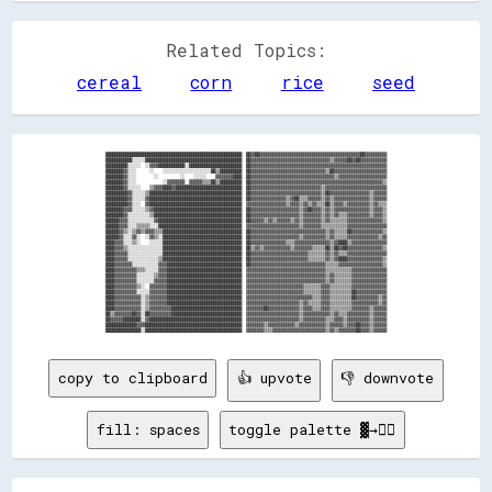
Related Topics:
cereal
corn
rice
seed
██████████████████████████████████████████████████████████████  ██▓▓██▓▓▓▓▓▓▓▓▓▓▓▓▓▓▓▓▓▓▓▓▓▓▓▓▓▓▓▓▓▓▓▓▓▓▓▓▓▓▓▓▓▓▓▓▓▓██▓▓▓▓▓▓▓▓▓▓

████████████░░░░░░████████████████████████████████████████████  ██▓▓▓▓▓▓▓▓▓▓▓▓▓▓▓▓▓▓▓▓▓▓▓▓▓▓▓▓▓▓▓▓▓▓▓▓▒▒▓▓▓▓▓▓██▓▓██▓▓▓▓▓▓▓▓▓▓▓▓

██████████░░░░░░  ░░▓▓▓▓████████████░░████████████████████████  ██▓▓▓▓▓▓▓▓▓▓▓▓▓▓▓▓▓▓▓▓▓▓▓▓▓▓▓▓▓▓▓▓▓▓▓▓▓▓▓▓▓▓▓▓▓▓▓▓▓▓▓▓▓▓▓▓▓▓▓▓▓▓

████████▓▓░░░░      ░░    ░░░░░░░░░░░░░░░░░░░░░░██▒▒██████████  ██▓▓▓▓▓▓▓▓▓▓▓▓▓▓▓▓▓▓▓▓▓▓▓▓▓▓▓▓▓▓▓▓▓▓▒▒██▓▓▓▓▓▓▓▓▓▓▓▓▓▓▓▓▓▓▓▓▓▓▓▓

████████▓▓░░░░        ░░          ░░    ░░░░░░    ▓▓▓▓▓▓▓▓████  ██▓▓▓▓▓▓▓▓▓▓▓▓▓▓▓▓▓▓▓▓▓▓▓▓▓▓▓▓▓▓▓▓▓▓▓▓▓▓▒▒▓▓▓▓▓▓▓▓▓▓▓▓▓▓▓▓▓▓▓▓▓▓

████████▓▓░░░░            ░░▓▓▓▓▓▓▓▓  ▓▓▓▓▓▓▒▒▒▒██▒▒██████████  ██▓▓▓▓▓▓▓▓▓▓▓▓▓▓▓▓▓▓▓▓▓▓▓▓▓▓▓▓▓▓▓▓▓▓▓▓▓▓▓▓▓▓▓▓▓▓▓▓▓▓▓▓▓▓▓▓▓▓▓▓▒▒

████████▓▓░░░░░░    ▒▒▓▓▓▓████▓▓██████████████████████████████  ██▓▓▓▓▓▓▓▓▓▓▓▓▓▓▓▓▓▓▓▓▓▓▓▓▓▓▓▓▓▓▓▓▒▒▓▓▓▓▓▓▓▓▓▓▓▓▓▓▓▓▓▓▓▓▓▓▓▓▓▓▓▓

██████████▓▓░░░░░░▒▒██████████████████████████████████████████  ██▓▓▓▓▓▓▓▓▓▓▓▓▓▓▓▓▓▓▓▓▓▓▓▓▓▓▓▓▓▓▓▓▒▒██▓▓▓▓▓▓▓▓▓▓▓▓▓▓▓▓▓▓▒▒▓▓▓▓▓▓

██████████▓▓░░░░░░▓▓██████████████████████████████████████████  ██▓▓▓▓▓▓▓▓▓▓▓▓▓▓▓▓▒▒▓▓██▒▒▒▒▓▓▓▓▓▓▒▒▓▓▒▒▓▓▓▓▓▓▓▓▓▓▓▓▓▓▓▓▒▒▓▓▓▓▓▓

██████████▓▓░░░░  ▓▓██████████████████████████████████████████  ▓▓▓▓▓▓▓▓▓▓▓▓▓▓▓▓▓▓▒▒▓▓▓▓▒▒▓▓▒▒▓▓▒▒▒▒██▒▒▓▓▓▓▒▒▓▓▓▓▓▓▓▓▓▓▒▒▓▓▒▒▒▒

████████▓▓▓▓░░░░░░▒▒▓▓████████████████████████████████████████  ██▓▓▓▓▓▓▓▓▓▓▓▓▓▓▓▓▓▓▓▓▓▓▒▒▓▓██▓▓▓▓▒▒▓▓▒▒▓▓▓▓▓▓▓▓▓▓▓▓▓▓▓▓▒▒▓▓▓▓▒▒

████████▓▓░░░░░░░░░░▒▒████████████████████████████████████████  ██▓▓▓▓▓▓▓▓▓▓▓▓▓▓▓▓▓▓▓▓▓▓▒▒▓▓▓▓▓▓▓▓▒▒▓▓▒▒▓▓▒▒▒▒▓▓▓▓▓▓▓▓▓▓▒▒▓▓▓▓▒▒

██████▓▓▓▓░░░░░░░░░░░░▓▓██████████████████████████████████████  ██▓▓▓▓▓▓▒▒▓▓▒▒▓▓▓▓▓▓▒▒▓▓▒▒▓▓▓▓▓▓▓▓▒▒▓▓▒▒▒▒▒▒▒▒▓▓▓▓▓▓▓▓▓▓▓▓▓▓▓▓▒▒

██████▓▓▓▓░░░░▒▒▒▒▒▒░░░░██████████████████████████████████████  ▓▓▓▓▓▓▓▓▓▓▓▓▓▓▓▓▓▓▓▓▓▓▓▓▒▒▓▓▓▓▓▓▓▓▒▒▒▒▒▒▒▒▒▒▒▒▓▓▓▓▓▓▓▓▓▓▓▓▓▓▓▓▓▓

██████▓▓▒▒░░▒▒▓▓▒▒▓▓▓▓▒▒▒▒████████████████████████████████████  ██▓▓▓▓▓▓▓▓▓▓▓▓▓▓▓▓▓▓▓▓▓▓▓▓▓▓▓▓▓▓▓▓▓▓▒▒▓▓▒▒▒▒▒▒██▓▓▓▓▓▓▓▓▓▓▓▓▓▓▒▒

██████▓▓░░░░▓▓░░  ░░▓▓▒▒░░████████████████████████████████████  ██▓▓▓▓▓▓▓▓▓▓▓▓▓▓▓▓▓▓▓▓▓▓▒▒▓▓▓▓▓▓▓▓▓▓▒▒▓▓▒▒▒▒▒▒▓▓▓▓▓▓▓▓▓▓▓▓▓▓▒▒▓▓

████▓▓▓▓░░░░▒▒░░    ░░░░░░████████████████████████████████████  ██▓▓▓▓▓▓▓▓▓▓▓▓▓▓▓▓▒▒▒▒▓▓▓▓▓▓▓▓▓▓▓▓▓▓▓▓▒▒▓▓████▒▒▓▓▓▓▓▓▓▓▓▓▓▓▓▓▓▓

████▓▓▓▓▒▒░░░░░░░░░░░░░░░░████████████████████████████████████  ██▒▒▓▓▒▒▓▓▓▓▓▓▓▓▓▓▓▓▒▒▓▓▓▓▓▓▓▓▒▒▒▒▒▒██▒▒██▓▓██▓▓▓▓▓▓▓▓▓▓▓▓▓▓▓▓▒▒

████▓▓▓▓▓▓░░░░░░░░░░░░░░░░████████████████████████████████████  ██▓▓▓▓▓▓▓▓▓▓▓▓▓▓▓▓▓▓▓▓▓▓▓▓▓▓▒▒▒▒▒▒▒▒▓▓▒▒▓▓▒▒▒▒▓▓▓▓▓▓▓▓▓▓▓▓▓▓▓▓▓▓

████▓▓▓▓▓▓░░░░░░░░░░░░░░▒▒████████████████████████████████████  ██▓▓▓▓▓▓▓▓▓▓▓▓▓▓▓▓▓▓▓▓▓▓▓▓▓▓▒▒▒▒▒▒▒▒▓▓▒▒▓▓████▓▓▓▓▓▓▓▓▓▓▓▓▓▓▓▓▒▒

████▓▓▓▓▓▓▓▓░░░░░░░░░░░░▓▓▓▓██████████████████████████████████  ██▓▓▓▓▓▓▓▓▓▓▓▓▓▓▓▓▓▓▓▓▓▓▓▓▓▓▓▓▓▓▓▓▓▓▒▒▒▒▒▒▓▓▓▓▓▓▓▓▓▓▓▓▓▓▓▓▓▓▓▓▒▒

████▓▓▓▓▓▓▓▓▓▓▒▒▒▒░░░░░░▓▓▓▓██████████████████████████████████  ▓▓▓▓▓▓▓▓▓▓▓▓▓▓▓▓▓▓▓▓▓▓▓▓▓▓▓▓▓▓▓▓▓▓▓▓▒▒▒▒▒▒▒▒▒▒▒▒▓▓▓▓▓▓▓▓▓▓▓▓▓▓▓▓

████▓▓▓▓▓▓▓▓▓▓░░░░░░░░▒▒▓▓▓▓██████████████████████████████████  ▓▓▓▓▓▓▓▓▓▓▓▓▓▓▓▓▓▓▓▓▓▓▓▓▓▓▓▓▓▓▓▓▓▓▓▓▒▒▓▓▒▒▒▒▒▒▒▒▓▓▓▓▓▓▓▓▓▓▓▓▓▓▓▓

████▓▓▓▓▓▓▓▓▓▓░░░░░░░░▓▓▓▓▓▓██████████████████████████████████  ▓▓▓▓▓▓▓▓▓▓▓▓▓▓▓▓▓▓▓▓▓▓▓▓▓▓▓▓▓▓▓▓▓▓▓▓▒▒▓▓▒▒▒▒▒▒▒▒▓▓▓▓▓▓▓▓▓▓▓▓▓▓▓▓

████▓▓▓▓▓▓▓▓▓▓▒▒░░  ▓▓▓▓▓▓▓▓██████████████████████████████████  ▓▓▓▓▓▓▓▓▓▓▓▓▓▓▓▓▓▓▓▓▓▓▓▓▓▓▒▒▒▒▒▒▒▒▓▓▓▓▒▒▒▒▒▒▒▒▒▒▓▓▓▓▓▓▓▓▓▓▓▓▓▓▓▓

████▓▓▓▓▓▓▓▓▓▓░░░░░░▓▓▓▓▓▓▓▓██████████████████████████████████  ▓▓▓▓▓▓▓▓▓▓▓▓▓▓▓▓▓▓▓▓▓▓▓▓▓▓▒▒▒▒▒▒▒▒▓▓▓▓▒▒▒▒▒▒▒▒▒▒██▓▓▓▓▓▓▓▓▓▓▓▓▓▓

████▓▓▓▓▓▓▓▓▓▓▓▓░░▒▒▓▓▓▓▓▓▓▓██████████████████████████████████  ▓▓▓▓▓▓▓▓▓▓▓▓▓▓▓▓▓▓▓▓▓▓▓▓▓▓▓▓▓▓▒▒▒▒▓▓▓▓▒▒▒▒▒▒▒▒▒▒██▓▓▓▓▓▓▓▓▓▓▒▒▓▓

████▓▓▓▓▓▓▓▓▓▓▓▓░░▒▒▓▓▓▓▓▓▓▓██████████████████████████████████  ▓▓▓▓▓▓▓▓▓▓▓▓▓▓▓▓▓▓▓▓▓▓▓▓▒▒▓▓▒▒▒▒▒▒▓▓▓▓▒▒▒▒▒▒▒▒▒▒▓▓▓▓▓▓▓▓▓▓▓▓▒▒▓▓

████▓▓▓▓▓▓▓▓▓▓▓▓░░▒▒▓▓▓▓▓▓▓▓▓▓████████████████████████████████  ▓▓▓▓▓▓▓▓██▓▓▓▓▓▓▓▓▓▓▓▓▓▓▒▒▓▓▓▓▒▒▒▒▓▓▓▓▒▒▒▒▒▒▒▒▒▒▓▓▓▓▓▓▓▓▒▒▓▓▓▓▓▓

██▒▒▓▓▓▓▓▓▓▓██▓▓░░██▓▓▓▓▓▓▓▓▓▓████████████████████████████████  ▓▓▓▓▓▓▓▓▓▓▓▓▓▓▓▓▓▓▓▓▓▓▓▓▒▒▓▓▓▓▓▓▓▓▓▓▓▓▒▒▓▓▒▒▒▒▓▓▓▓▓▓▓▓▓▓▒▒▓▓▓▓▓▓

██▓▓▓▓▓▓████████░░▓▓██████████████████████████████████████████  ▓▓▓▓▓▓▓▓▓▓▓▓▓▓▓▓▓▓▓▓▓▓▓▓▒▒▓▓▓▓▓▓▓▓▓▓▒▒▒▒▓▓▓▓▒▒▓▓▓▓▓▓▓▓▓▓▒▒▓▓▓▓▓▓

██████████████▓▓▓▓████████████████████████████████████████████  ▓▓▓▓▓▓▓▓▒▒▓▓▓▓▓▓▓▓▓▓▓▓▒▒▓▓▓▓▓▓▓▓▓▓▓▓▒▒▓▓▓▓▓▓▒▒▓▓▓▓██▓▓▓▓▒▒▓▓▓▓▓▓

copy to clipboard
👍 upvote
👎 downvote
fill: spaces
toggle palette ▓→✊🏽