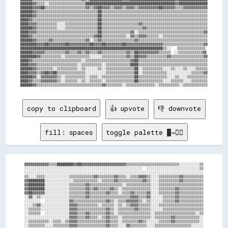
██████▓▓▒▒▒▒░░▒▒▒▒▒▒▒▒▒▒▒▒▒▒▒▒▒▒████████████████████████████████████████████▓▓██████████████

██████▓▓▓▓██▒▒▒▒▒▒▒▒▒▒▒▒▒▒▒▒▒▒▒▒▓▓▒▒▓▓██▓▓▓▓▒▒▓▓▓▓▒▒▓▓▓▓▒▒▓▓▓▓▓▓▓▓▓▓██▓▓▓▓▓▓▒▒▒▒▓▓▓▓▓▓▓▓▓▓▓▓

██████▓▓▒▒▒▒▒▒▒▒▒▒▒▒▒▒▒▒▒▒▒▒▒▒▒▒▒▒▒▒▒▒██▒▒▒▒▒▒▒▒▒▒▒▒▒▒▒▒▒▒▒▒▒▒▒▒▒▒▒▒▒▒▒▒▒▒▒▒▒▒▒▒▒▒▒▒▒▒▒▒▒▒▒▒

██████▓▓▒▒▒▒▒▒▒▒▒▒▒▒▒▒▒▒▒▒▒▒▒▒▒▒▒▒▒▒▒▒██▒▒▒▒▒▒▒▒▒▒▒▒▒▒▒▒▒▒▒▒▒▒▒▒▒▒▒▒▒▒▒▒▒▒▒▒▒▒▒▒▒▒▒▒▒▒▒▒▒▒▒▒

████▓▓▒▒▒▒▒▒▒▒▒▒▒▒▒▒▒▒▒▒▒▒▒▒▒▒▒▒▒▒▒▒▒▒██▒▒▒▒▒▒▒▒▒▒▒▒▒▒▒▒▒▒▒▒▒▒▒▒▒▒▒▒▒▒▒▒▒▒▒▒▒▒▒▒▒▒▒▒▒▒▒▒▒▒▒▒

████▓▓▓▓▒▒▒▒▒▒▒▒▒▒░░░░▒▒▒▒▒▒▒▒▒▒▒▒▒▒▒▒██▒▒▒▒▒▒▒▒▒▒▒▒▒▒▒▒▒▒▓▓▒▒▒▒▒▒▒▒▒▒▒▒▒▒▒▒▒▒▒▒▒▒▒▒▒▒▒▒▒▒▒▒

██████▓▓▒▒▒▒▒▒▒▒▒▒░░░░▒▒▒▒▒▒▒▒▒▒▒▒▒▒▒▒██▒▒▒▒▒▒▒▒▒▒▒▒▒▒▒▒▒▒▒▒▓▓▒▒▒▒▒▒▒▒▒▒▒▒▒▒▒▒▒▒▒▒▒▒▒▒▒▒▒▒▒▒

████▓▓▓▓▒▒▒▒▒▒▒▒▒▒▒▒▒▒▒▒▒▒▒▒▒▒▒▒▒▒▒▒▒▒██▒▒▒▒▒▒▒▒▒▒▒▒▒▒▓▓░░▒▒▒▒▒▒▒▒▒▒▒▒▒▒▒▒▒▒▒▒▒▒▒▒▒▒▒▒▒▒▒▒▓▓

████▓▓▒▒▒▒▒▒▒▒▒▒▒▒▒▒▒▒▒▒▒▒▒▒▒▒▒▒▒▒▒▒▓▓██▒▒▒▒▒▒▒▒▒▒▒▒░░▓▓▒▒▓▓▓▓▒▒▒▒▒▒░░▒▒▒▒▒▒▒▒▒▒▒▒▒▒▒▒▒▒▒▒▒▒

██████▓▓▒▒▒▒▒▒▓▓▒▒▒▒▒▒▒▒▒▒▒▒▒▒▒▒▓▓░░▒▒▓▓▒▒▒▒▒▒▒▒▒▒▒▒▒▒▒▒▓▓▒▒▒▒▒▒▒▒▒▒▒▒▒▒▒▒▒▒▒▒▒▒▒▒▒▒▒▒▒▒▒▒▒▒

████████▓▓▓▓██▓▓▓▓▓▓▓▓██▓▓▓▓▓▓▓▓▓▓██▓▓▓▓██▓▓▓▓▓▓▓▓██▓▓▓▓▓▓▓▓▓▓▓▓▓▓▓▓▓▓▒▒▒▒▒▒▒▒▒▒▒▒▒▒▒▒▒▒▒▒▓▓

██████████████████████████████████████████████████████████████████████▒▒░░    ▒▒▒▒▒▒▒▒▒▒▒▒▒▒

██████▓▓▓▓▓▓▒▒▒▒▒▒▒▒▒▒▓▓▒▒▒▒▓▓▒▒▓▓▒▒▒▒▓▓▒▒▒▒▒▒▒▒▒▒▒▒▓▓▒▒██▓▓▓▓▓▓▓▓▓▓▒▒▒▒▒▒  ░░▒▒▒▒▒▒▒▒▒▒▒▒▓▓

████████▓▓▒▒▒▒▒▒▒▒▒▒░░▒▒▒▒▒▒▒▒▒▒▒▒░░░░░░▒▒▒▒▒▒▒▒▒▒▒▒▓▓▒▒██▓▓▓▓▒▒▒▒▒▒▒▒▒▒▓▓▒▒▒▒▒▒▒▒▒▒▒▒▒▒▒▒▓▓

████▓▓▒▒▒▒▒▒▒▒▒▒▒▒▒▒▒▒▒▒▒▒▒▒▒▒░░▒▒▒▒▒▒▒▒▒▒▒▒▒▒▒▒▒▒▒▒▒▒▓▓██▒▒▒▒▒▒▒▒▒▒▒▒▒▒▒▒▒▒▒▒▒▒▒▒▒▒▒▒▒▒▒▒▒▒

████▓▓▓▓▒▒▒▒▒▒▒▒▒▒▒▒▒▒▒▒▒▒▒▒░░▒▒▒▒▒▒▒▒▒▒░░▒▒▒▒▒▒▒▒▒▒▒▒████▒▒▒▒▒▒▒▒▒▒▒▒▒▒▒▒▒▒▒▒▒▒▒▒▒▒▒▒▒▒▒▒▒▒

██████▓▓▒▒▒▒▒▒▒▒░░▒▒▒▒▒▒▒▒▒▒░░▒▒░░░░░░▒▒░░▒▒▒▒▒▒▒▒▒▒▒▒▒▒██░░▒▒▒▒▒▒▒▒▒▒░░░░▒▒░░░░▒▒░░░░▒▒▒▒▒▒

████▓▓▓▓▒▒▓▓██▓▓██▒▒▒▒▒▒▒▒▒▒▒▒▒▒░░░░░░░░░░▒▒▒▒▒▒▒▒▒▒▒▒▒▒██░░▒▒▒▒▒▒▒▒▒▒▒▒░░░░░░░░░░░░▒▒▒▒▒▒▓▓

██████▓▓░░▓▓▓▓▓▓▓▓▒▒░░▒▒▒▒▒▒▒▒▒▒░░▒▒▒▒░░▒▒▒▒▒▒▒▒▒▒▒▒▒▒▒▒██▒▒▒▒▒▒▒▒▒▒▒▒▒▒░░░░▒▒░░░░▒▒▒▒▒▒▒▒▒▒

████▓▓▒▒▒▒▓▓▓▓▓▓▓▓▒▒░░▒▒▒▒▒▒░░▒▒░░▒▒▒▒▒▒░░▒▒▒▒▒▒▒▒▒▒▒▒▒▒██▒▒▒▒▒▒▒▒▒▒▒▒░░░░▒▒▒▒▒▒░░░░▒▒▒▒▒▒▒▒

copy to clipboard
👍 upvote
👎 downvote
fill: spaces
toggle palette ▓→✊🏽
▓▓▓▓▓▓▓▓▓▓▓▓▒▒▒▒████████▓▓██▓▓▓▓▓▓▓▓▓▓▓▓▓▓▓▓▓▓▓▓▓▓▒▒▒▒▒▒▒▒▒▒▒▒▒▒▒▒▒▒▒▒▒▒▒▒▒▒░░░░░░░░░░▒▒

░░░░░░░░░░░░░░░░░░░░░░░░░░░░░░░░░░░░░░░░░░░░░░░░░░░░░░░░░░  ░░░░░░░░░░░░░░░░░░░░░░░░░░▒▒

░░░░░░░░░░░░░░░░░░░░░░░░░░░░░░░░░░░░░░░░░░░░░░░░░░░░░░░░░░░░░░░░░░░░░░░░░░░░░░░░░░░░░░░░

▒▒░░░░▒▒▒▒░░░░░░░░░░░░▒▒▒▒▒▒▒▒▒▒▒▒▓▓▒▒▒▒▒▒▒▒▓▓▒▒▒▒░░▒▒▒▒▓▓▓▓▒▒░░░░▒▒▒▒▒▒▒▒▒▒▓▓▒▒▒▒▒▒▒▒▒▒

▓▓████████░░░░░░░░░░░░░░▒▒▒▒▒▒▒▒▒▒▒▒░░▒▒▒▒▒▒▓▓▒▒▒▒▒▒▒▒▒▒▒▒▓▓▒▒░░░░▒▒▒▒▒▒▒▒▒▒▓▓▒▒▒▒▒▒▒▒▒▒

▓▓████████░░░░░░░░░░░░▒▒▒▒▒▒▒▒▓▓▒▒▒▒▒▒▒▒▒▒▒▒▒▒▒▒░░▒▒▒▒▒▒▒▒▒▒▒▒░░░░▒▒▒▒▒▒▒▒▒▒▒▒▒▒▒▒▒▒▒▒▒▒

▓▓████████░░░░░░░░░░░░▒▒▒▒▒▒▒▒▓▓▒▒▓▓▒▒▒▒▒▒▓▓▒▒░░▒▒▒▒▒▒▒▒▒▒▒▒▒▒░░░░▒▒▒▒▒▒▒▒▓▓▒▒▒▒▒▒▒▒▒▒▒▒

▓▓██▓▓▓▓▓▓░░░░░░░░░░░░▒▒▒▒▒▒▒▒▓▓▒▒▒▒▒▒▒▒▓▓▒▒▒▒░░▒▒▒▒▓▓▒▒▒▒▒▒▓▓░░░░▒▒▒▒▒▒▒▒▓▓▒▒▒▒▒▒▒▒▒▒▒▒

░░▓▓░░▒▒░░░░░░░░░░░░░░▒▒▒▒▒▒▒▒▓▓▒▒▒▒▒▒▒▒▒▒▒▒▒▒▒▒▒▒▒▒▓▓▓▓▒▒▒▒▓▓░░░░░░▒▒▒▒▒▒▓▓▒▒▒▒▒▒▒▒▒▒▒▒

░░░░░░░░  ░░░░░░░░░░░░▓▓▒▒▒▒▒▒▒▒▒▒▒▒▒▒▒▒▓▓▒▒░░▒▒▒▒▓▓▓▓▓▓▒▒░░▒▒░░░░░░▒▒▒▒▒▒▓▓▒▒▒▒▒▒▒▒▒▒▒▒

░░░░▒▒▓▓░░░░░░░░░░░░░░▓▓▓▓▒▒▒▒▒▒▒▒▒▒░░▒▒▒▒▒▒░░▒▒░░▒▒▓▓▓▓▒▒▒▒▒▒░░░░▒▒▒▒▒▒▒▒▒▒▒▒▒▒▒▒▒▒▒▒▒▒

░░▒▒▒▒▒▒░░░░░░░░░░░░░░▓▓▓▓▒▒▒▒▒▒▒▒▒▒▒▒▒▒▓▓▒▒░░▒▒▒▒▒▒▒▒▓▓▒▒▒▒▒▒░░░░░░▒▒▒▒▒▒▒▒▒▒▒▒▒▒▒▒▒▒▒▒

░░▒▒▒▒▒▒  ░░░░░░░░░░░░▓▓▓▓▒▒▒▒▓▓▒▒▒▒▒▒▒▒▓▓▒▒░░▒▒▒▒▒▒▒▒▒▒▒▒▒▒▒▒░░▒▒▒▒▒▒▒▒▒▒▒▒▒▒▒▒▒▒▒▒░░▒▒

░░░░░░░░░░░░░░░░░░░░░░▓▓▓▓▒▒▒▒▓▓▒▒▒▒░░▒▒▓▓▒▒▒▒░░▒▒▒▒▒▒▒▒▒▒▒▒▒▒░░▒▒▒▒▒▒▒▒▓▓▒▒▒▒▒▒▒▒▒▒▒▒░░

░░▒▒▒▒▒▒▒▒▒▒░░▒▒▒▒░░▒▒▓▓▓▓▒▒▒▒▒▒▒▒▒▒▒▒▒▒▓▓▒▒▒▒░░▒▒▒▒▒▒▒▒▓▓▒▒░░░░░░▒▒▒▒▒▒▓▓▒▒▒▒▒▒▒▒▒▒▒▒░░

░░▒▒▒▒▒▒▒▒░░░░▒▒▒▒▒▒▒▒▓▓▓▓▒▒▒▒▒▒▒▒▒▒▒▒▒▒▓▓▒▒▒▒░░░░▓▓▒▒▒▒▒▒▒▒░░░░▒▒▒▒▒▒▒▒▒▒▒▒▒▒▒▒▒▒░░░░░░
