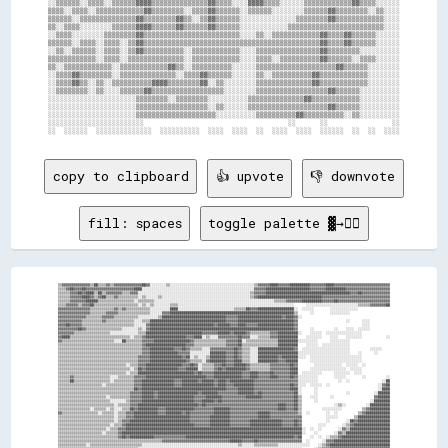
░░▒▒▒▒▒▒░░▒▒▒▒░░▒▒▒▒▒▒▓▓▓▓▒▒▒▒▒▒▒▒▒▒▒▒▒▒▓▓▒▒▒▒░░░░▓▓▓▓▒▒▒▒░░░░░░▒▒▒▒▒▒▒▒▒▒▒▒▓▓▒▒▒▒░░░░░░

▒▒▒▒░░▒▒▒▒░░▒▒▒▒▒▒▒▒▒▒▒▒▓▓▒▒▒▒▒▒▒▒░░▒▒▒▒▓▓▒▒▒▒▒▒░░▒▒▒▒▒▒░░░░░░░░▒▒▒▒▒▒▓▓▒▒▒▒▒▒▒▒░░▒▒░░░░

▒▒▒▒▒▒░░▒▒▒▒▒▒▒▒▒▒▒▒▒▒▓▓▒▒▒▒▒▒▒▒▓▓▒▒░░▒▒▓▓▒▒▒▒▒▒░░░░░░░░░░░░░░▒▒▒▒▒▒▒▒▓▓▒▒▒▒▒▒▒▒▒▒▒▒░░░░

▒▒░░▒▒▒▒░░░░░░░░▒▒▒▒▒▒▓▓▓▓▒▒▒▒▒▒▓▓▒▒▒▒▒▒▓▓▒▒▒▒▒▒░░░░░░░░░░░░▒▒▒▒▒▒▒▒▒▒▒▒▒▒▒▒▒▒▒▒▒▒▒▒░░░░

░░▒▒▒▒░░░░░░░░▒▒▒▒▒▒▒▒▓▓▒▒▒▒▒▒▒▒▒▒▒▒▒▒▒▒▒▒▒▒▒▒▒▒░░░░▒▒░░▒▒▒▒▒▒▒▒▒▒▒▒▓▓▒▒▒▒▓▓▒▒▒▒▒▒░░░░░░

▒▒▒▒▒▒░░▒▒▒▒░░▒▒▒▒░░▒▒▓▓▒▒▒▒▒▒▒▒▒▒▒▒▒▒▒▒▒▒▒▒▒▒▒▒▒▒▒▒▒▒▒▒▒▒▒▒▒▒▒▒▒▒▒▒▓▓▒▒▒▒▓▓▒▒▒▒▒▒░░░░░░

░░▒▒░░▒▒▒▒▒▒░░▒▒▒▒░░▒▒▓▓▒▒▒▒▒▒▒▒▒▒░░▒▒▒▒▒▒▒▒▒▒▒▒░░░░▒▒▒▒▒▒▒▒▒▒▒▒▒▒▒▒▓▓▒▒▒▒▒▒▒▒░░░░░░░░░░

▒▒▒▒▒▒▒▒▒▒▒▒░░▒▒▒▒░░▒▒▒▒▒▒▒▒▒▒▒▒▒▒░░▒▒▒▒▒▒▒▒▒▒▒▒░░░░▒▒▒▒░░▒▒▒▒▒▒▒▒▒▒▓▓▒▒▒▒▒▒░░▒▒▒▒░░░░░░

▒▒░░▒▒▒▒▒▒▒▒▒▒▒▒░░▒▒▒▒▒▒▒▒▒▒▒▒▓▓▒▒░░▒▒▒▒▒▒▒▒▒▒░░░░░░▒▒▒▒▒▒▒▒▒▒▒▒▒▒▒▒▒▒▒▒▓▓▒▒▒▒▒▒░░░░░░░░

░░▒▒▒▒▓▓▒▒▒▒▒▒▒▒░░▒▒▒▒▒▒▒▒▒▒▒▒▒▒░░▒▒▒▒▓▓▒▒▒▒▒▒░░░░░░▒▒░░▒▒▒▒▒▒▒▒▒▒▓▓▒▒▒▒▒▒▒▒▒▒▒▒░░░░░░░░

░░▒▒▒▒▓▓▒▒░░▒▒░░▒▒▒▒▒▒▒▒▒▒▓▓▓▓▒▒▒▒▒▒▒▒▓▓░░▒▒░░░░░░░░▒▒▒▒▒▒▒▒▒▒▒▒▒▒▓▓▒▒▒▒▒▒▒▒▒▒▒▒░░░░░░░░

░░▒▒▒▒▒▒▒▒░░▒▒░░░░▒▒▒▒▒▒▓▓▒▒▒▒▒▒▒▒▒▒▒▒▒▒▒▒▒▒░░░░░░░░▒▒▒▒▒▒▒▒▒▒▒▒▒▒▒▒▒▒▓▓▒▒▒▒▒▒░░░░░░░░░░

░░░░░░░░░░░░░░░░░░░░░░▒▒▒▒▒▒▒▒░░▒▒▒▒▒▒▒▒░░░░░░░░░░▒▒▒▒▒▒▒▒▒▒▒▒▒▒▓▓▒▒▒▒▒▒▒▒▒▒▒▒░░░░░░░░░░

░░░░░░░░░░░░░░░░░░░░░░▒▒▒▒▒▒▒▒▒▒▒▒▒▒▒▒▒▒░░▒▒░░░░░░▒▒▒▒▒▒▒▒▒▒▒▒▒▒▒▒▒▒▒▒▓▓▒▒▒▒▒▒░░░░░░░░░░

░░░░░░░░░░░░░░░░░░░░░░▒▒▒▒▒▒▒▒▒▒▒▒▒▒▒▒▒▒▒▒░░░░░░░░░░▒▒▒▒▒▒▒▒▒▒▓▓▒▒▒▒▒▒▒▒▒▒░░▒▒░░░░░░░░░░

░░░░░░░░░░░░░░░░░░░░░░░░                                    ░░      ░░                ░░

copy to clipboard
👍 upvote
👎 downvote
fill: spaces
toggle palette ▓→✊🏽
▒▒▓▓▓▓▓▓▓▓▓▓▓▓▓▓▒▒██▒▒▒▒▓▓▒▒▓▓▓▓▓▓▓▓▓▓▓▓▓▓██▓▓░░░░░░░░▒▒░░░░░░░░░░░░░░░░░░░░░░░░░░░░░░░░░░░░░░░░░░▒▒▓▓▓▓▓▓████▓▓▓▓▓▓██████████▓▓▓▓▓▓▓▓████▓▓▓▓▓▓▓▓▓▓▓▓▓▓▓▓▓▓▓▓▓▓▓▓▓▓▓▓

▒▒▒▒▓▓██▓▓▓▓██▓▓▓▓▓▓▓▓▓▓▓▓▓▓▓▓▓▓▓▓▓▓▓▓████░░░░░░░░░░░░░░░░░░░░░░░░░░░░░░░░░░░░░░░░░░░░░░░░░░░░░░░░▓▓▓▓▓▓██████████████████████▓▓▓▓▓▓▓▓██████████▓▓▓▓▓▓▓▓▓▓▓▓▓▓▓▓▓▓▓▓▓▓

▒▒▒▒▒▒▓▓▓▓██▓▓████▒▒██▒▒▓▓▓▓▓▓▓▓▒▒▒▒▓▓▓▓░░░░░░░░░░░░░░░░░░░░░░░░░░░░░░░░░░░░░░░░░░░░░░░░░░░░░░░░▒▒▓▓▓▓▓▓██████████████████████████████████████████▓▓▓▓██▓▓▓▓▓▓▓▓▓▓▓▓▓▓

▒▒▒▒▒▒▓▓▓▓▓▓████▓▓▒▒▓▓██▒▒▒▒▓▓▒▒▒▒▒▒▒▒▒▒░░▒▒░░░░░░▒▒░░░░░░░░░░░░░░░░░░░░░░░░░░░░░░░░░░░░░░░░░░░░▒▒▓▓████████████████████████████████▓▓▓▓▓▓▓▓▓▓▓▓▓▓▓▓▓▓▓▓▓▓▓▓▓▓▓▓▓▓▓▓▓▓

▒▒▒▒▒▒▓▓▓▓▓▓▓▓██████▒▒▒▒▒▒▒▒▒▒▒▒▒▒▒▒▒▒░░▒▒▒▒▒▒▒▒░░░░░░░░░░░░░░░░░░░░░░░░░░░░░░░░░░░░░░░░░░░░░░░░░░░░░░░░░░░░▒▒▒▒▒▒▓▓▓▓▓▓▓▓██████████▓▓▓▓▓▓██▓▓▓▓▓▓▓▓▓▓▓▓▓▓▓▓▓▓▓▓▓▓▓▓▓▓

▒▒▒▒▓▓▓▓▓▓▒▒▓▓▓▓██▒▒▒▒▒▒▒▒▒▒▒▒▒▒▒▒▒▒▒▒▒▒░░▒▒░░▒▒░░░░░░░░▒▒▒▒░░░░░░░░░░░░░░░░░░░░░░░░░░░░░░░░░░░░░░░░░░░░░░░░░░░░░░░░░░      ░░░░░░░░░░░░░░░░░░░░░░░░░░▒▒▒▒▒▒▓▓▓▓▓▓▓▓██

▓▓▓▓▓▓▓▓▓▓▓▓▓▓▓▓▒▒▒▒▒▒▒▒▒▒▒▒▓▓▒▒▓▓▒▒▒▒▒▒▒▒▒▒▒▒░░░░░░░░░░████░░░░░░░░░░░░░░░░░░░░░░░░░░░░▒▒▒▒▒▒██▓▓▓▓██████████████████░░  ░░░░░░        ░░░░░░░░░░░░░░                

▓▓▓▓▓▓▓▓▓▓▓▓▓▓▓▓▒▒▒▒▒▒▒▒▓▓▓▓▓▓▒▒▒▒▒▒▒▒▒▒▒▒▒▒▒▒░░░░░░▓▓▓▓██████████████████████████████████████████████████████████████▒▒      ░░        ░░░░░░░░░░                    

▓▓▓▓▓▓▓▓▓▓▓▓▓▓▒▒▒▒▒▒▒▒▓▓▓▓▓▓▒▒▒▒▒▒▒▒▒▒▒▒░░░░░░░░░░▒▒████████████████████████████████▓▓▓▓▓▓██████████████████████▓▓████▓▓░░                                            

▓▓▓▓▓▓▓▓▓▓▓▓▒▒▒▒▒▒▒▒▒▒▓▓▒▒▒▒▒▒▒▒▒▒▒▒▒▒░░░░▒▒▒▒██████████████████████████████████████▓▓▓▓▓▓████████████████████████████▓▓                        ░░      ░░░░          

▓▓▓▓██▓▓▓▓▓▓▒▒▒▒▒▒▒▒▒▒▒▒▒▒▒▒▒▒▒▒▒▒▒▒▒▒░░░░░░▓▓████████████████████████████████▓▓██████▓▓▓▓████▓▓▓▓▓▓██████████████████▓▓                                ░░░░          

▓▓▓▓▓▓▓▓▓▓██▓▓▒▒▒▒▒▒▒▒▒▒▒▒▒▒▒▒▒▒░░░░░░░░▒▒░░▓▓████████████████████████████████████████████████████████████████████████▓▓      ░░          ░░    ░░░░  ░░░░░░          

▓▓▓▓▓▓▓▓▒▒▒▒▒▒▒▒▒▒▒▒▒▒▒▒▒▒░░░░░░░░░░░░░░▒▒▒▒████████████████████████████▓▓▓▓▓▓▓▓██████▓▓██████▓▓▒▒▒▒▒▒▒▒▒▒▓▓▓▓██████████░░    ░░░░░░  ░░░░░░░░░░░░░░░░░░              

▓▓████▒▒▒▒▒▒▒▒▒▒▒▒▒▒▒▒▒▒▒▒▒▒▒▒▒▒▒▒▒▒░░▒▒▒▒▓▓████████████████████▓▓▓▓████░░▒▒░░░░▓▓▓▓▓▓▓▓▓▓██▓▓▓▓░░░░▒▒▒▒▒▒▓▓▓▓██████████    ░░░░░░░░    ░░░░    ░░░░░░░░            ░░

▓▓▒▒▒▒▒▒▒▒▒▒▒▒▒▒▒▒▒▒▒▒▒▒▒▒▒▒░░░░██▒▒▒▒▒▒▒▒▓▓▓▓▓▓██████████████████▓▓▒▒▒▒▒▒▒▒▒▒▒▒▒▒▒▒▓▓▓▓▓▓██░░▒▒▒▒▒▒▒▒▒▒▒▒▒▒▒▒██████████░░░░░░░░░░      ░░░░░░░░░░                    

▒▒▒▒▒▒▒▒▒▒▒▒▒▒▒▒▒▒▒▒▒▒▒▒▒▒▒▒▒▒▒▒▒▒▒▒▒▒▒▒▒▒▓▓████████████████████▓▓▓▓▒▒▒▒▒▒▒▒▒▒▒▒▒▒▒▒▓▓▓▓▓▓██▒▒▒▒▒▒▒▒▒▒▒▒▒▒▒▒▒▒██████████    ░░░░░░  ░░░░░░░░░░░░░░                    

▒▒▒▒▒▒▒▒▒▒▒▒▒▒▒▒▒▒▒▒▒▒▒▒▒▒▒▒▒▒▒▒▒▒▒▒▒▒▒▒▒▒▓▓▓▓████████████▓▓▓▓██▓▓▒▒▒▒▒▒░░░░▓▓▓▓▓▓▓▓▓▓▓▓██▓▓▒▒▒▒░░░░██████████████████▓▓  ░░░░░░░░░░░░░░░░░░░░░░░░          ░░░░░░    

▒▒▒▒▒▒▒▒▒▒▒▒▒▒▒▒▒▒▒▒▒▒▒▒▒▒▒▒▒▒▒▒▒▒▒▒▒▒▒▒▒▒▓▓▓▓██████████████▓▓▓▓▓▓░░░░░░░░░░████████▓▓▓▓██▓▓▒▒▒▒░░░░████████████████████░░░░░░░░░░░░░░░░░░░░░░░░░░    ░░      ░░      

▒▒▒▒▒▒▒▒▒▒▒▒▒▒▒▒▒▒▒▒▒▒▒▒▒▒▒▒▒▒▒▒▒▒▒▒▒▒▒▒▓▓▓▓▓▓████████████████▓▓██░░▒▒░░░░▒▒████████▓▓▓▓██▓▓▒▒▒▒░░░░██████████▓▓████████░░░░  ░░░░░░░░░░░░░░░░░░░░░░░░░░              

▒▒▒▒▒▒▒▒▒▒▒▒▒▒▒▒▒▒▒▒▒▒▒▒▒▒▒▒▒▒▒▒▒▒▒▒▒▒▒▒▓▓▓▓▓▓██████████████████▓▓▒▒▒▒▒▒░░▓▓████████▓▓▓▓████▒▒▒▒░░░░██████████▓▓▓▓██████      ░░░░░░░░░░░░░░░░░░░░░░░░░░              

▒▒▒▒▒▒▒▒▒▒▒▒▒▒▒▒▒▒▒▒▒▒▒▒▒▒▒▒▒▒▒▒▒▒░░▒▒▒▒▓▓▓▓██████████████████▓▓▓▓██▓▓░░▒▒▒▒▒▒▓▓▓▓██▓▓▓▓██████▓▓▒▒▒▒▒▒▒▒▒▒▓▓▓▓▓▓▓▓▓▓██▓▓        ░░░░░░░░░░░░░░  ░░░░░░  ░░            

▒▒▒▒▒▒▒▒▒▒▒▒▒▒▒▒▒▒▒▒▒▒▒▒▒▒▒▒▒▒▒▒▒▒▒▒░░▒▒██▓▓████████████████▓▓▓▓██████░░▒▒▒▒▒▒▓▓██▓▓██████████▓▓▒▒▒▒▒▒▒▒▒▒▓▓▓▓▓▓▓▓▓▓████      ░░░░░░░░░░░░░░░░░░  ░░░░░░              

▒▒▒▒▒▒▒▒▒▒▒▒▒▒▒▒▒▒▒▒▒▒▒▒▒▒▒▒▒▒▒▒▒▒░░▒▒▒▒████████████████████████████▓▓██▓▓▓▓▓▓██████████████▓▓▓▓████▓▓▓▓▓▓██▓▓▓▓▓▓▓▓████  ░░░░░░░░░░      ░░░░░░░░  ░░░░              

▒▒▒▒▒▒▓▓▒▒▒▒▒▒▒▒▒▒▒▒▒▒▒▒▒▒░░░░▒▒▒▒▒▒▒▒▓▓▓▓▓▓██████████████████████████████▓▓▓▓██████████████▓▓▓▓████▓▓▓▓▓▓████▓▓▓▓▓▓██▓▓░░░░░░░░░░        ░░░░░░        ░░          ░░

▒▒▒▒▒▒██▒▒▒▒▒▒▒▒▒▒▒▒▒▒▒▒▒▒░░▒▒▒▒▒▒▒▒▒▒▓▓▓▓████████████████▓▓▓▓████████▓▓██████▓▓████▓▓████████████▓▓▓▓▓▓▓▓▓▓▓▓▓▓▓▓▓▓▓▓▓▓░░░░░░░░░░          ░░  ░░                ░░██

▒▒▒▒▒▒▒▒▒▒▒▒▒▒▒▒▒▒▒▒▒▒░░▒▒▒▒▒▒▒▒▒▒▒▒▒▒▓▓▓▓████████████████▓▓▓▓████████████████▓▓████▓▓▓▓██████████▓▓▓▓▓▓▓▓▓▓▓▓▓▓▓▓▓▓██▓▓░░░░  ░░░░░░  ░░                        ░░▓▓██

▒▒▒▒▒▒▒▒▒▒▒▒▒▒▒▒▒▒▒▒▒▒▒▒▒▒▒▒▒▒▒▒▒▒▒▒▒▒██▓▓██████████████████████████████████████████▓▓▓▓▓▓████████▓▓▓▓▓▓▓▓▓▓▓▓▓▓▓▓▓▓████░░      ░░                              ░░████

▒▒▒▒▒▒▒▒▒▒▒▒▒▒▒▒▒▒▒▒▒▒▒▒▒▒▒▒▒▒▒▒▒▒▒▒▓▓▓▓▓▓██████▓▓████████████████████▓▓████████▓▓▓▓▓▓▓▓▓▓████████▓▓██▓▓▓▓▓▓▓▓▓▓▓▓▓▓▓▓██░░      ░░              ░░            ░░██████

▒▒▒▒▒▒▒▒▒▒▒▒▒▒▒▒▒▒▒▒▒▒▒▒░░▒▒▒▒▒▒▒▒▒▒▓▓▓▓▓▓██████▓▓██████████████████▓▓▓▓▓▓████████▓▓▓▓▓▓▓▓▓▓▓▓████████▓▓▓▓▓▓▓▓▓▓▓▓▓▓▓▓██▒▒    ░░░░      ░░                    ▓▓██████

▒▒▒▒▒▒▒▒▒▒▒▒▒▒▒▒▒▒▒▒▒▒▒▒▒▒░░░░░░░░▒▒▓▓▓▓▓▓██████████████████████████▓▓▓▓██████▓▓██▓▓▓▓▓▓▓▓▓▓▓▓▓▓▓▓▓▓▓▓▓▓▓▓▓▓▓▓▓▓▓▓▓▓▓▓██▒▒      ░░                          ░░████████

▒▒▒▒▒▒▒▒▒▒▒▒▒▒▒▒▒▒▒▒▒▒▒▒▒▒▒▒░░▒▒▒▒▒▒▓▓▓▓██████████████████████████████▓▓██▓▓▓▓▓▓▓▓▓▓▓▓▓▓▓▓▓▓▓▓▓▓▓▓▓▓▓▓▓▓▓▓▓▓▓▓████▓▓▓▓██▒▒                ░░▒▒░░          ░░██████████

▒▒▒▒▒▒▒▒▒▒▒▒▒▒▒▒░░▒▒▒▒▒▒░░▒▒░░░░▒▒▒▒██▓▓██████████▓▓▓▓██████████████▓▓▓▓▓▓▓▓▓▓████████▓▓▓▓▓▓▓▓▓▓▓▓▓▓▓▓▓▓▓▓▓▓▓▓████▓▓▓▓██▒▒          ░░░░░░░░░░          ▒▒▓▓██████████

▓▓▒▒▒▒▒▒▒▒▒▒▒▒▒▒▒▒▒▒░░▒▒▒▒▒▒░░▒▒▒▒▓▓▓▓████████████▓▓▓▓████████▓▓██▓▓▓▓▓▓▓▓▓▓▓▓████████▓▓▓▓▓▓▓▓▓▓▓▓▓▓██████▓▓▓▓▓▓▓▓▓▓▓▓▓▓▒▒  ░░        ░░  ░░          ▒▒▓▓████████████

▒▒▒▒▒▒▒▒▒▒▒▒▒▒▒▒▒▒▒▒▒▒▒▒▒▒▒▒░░▒▒▒▒▓▓▓▓████████████████████████████▓▓▓▓▓▓▓▓▓▓██████████▓▓▓▓▓▓▓▓▓▓▓▓▓▓██████▓▓▓▓▓▓▓▓▓▓▓▓▓▓▓▓            ░░░░░░        ▒▒████████████████

▒▒▒▒▒▒▒▒▒▒▒▒▒▒▒▒▒▒▒▒▒▒▒▒▒▒▒▒░░▒▒▓▓▓▓██████████████████████████████▓▓▓▓▓▓▓▓▓▓██████████▓▓▓▓▓▓▓▓▓▓████████████████▓▓▓▓▓▓██▓▓            ░░        ░░██▓▓████████████████

▒▒▒▒▒▒▒▒▒▒▒▒▒▒▒▒▒▒▒▒▒▒▒▒▒▒░░▒▒▒▒▓▓██████████████████████████████████▓▓▓▓▓▓▓▓██████████▓▓▓▓▓▓▓▓▓▓████████████████▓▓▓▓▓▓██▓▓        ░░░░        ░░▒▒▓▓██████████████████

▒▒▒▒▒▒▒▒▒▒▒▒▒▒▒▒▒▒▒▒▒▒▒▒░░▒▒▒▒▓▓▓▓████████████████████████████████████████████████████████████████████████████████████████░░  ░░  ░░        ░░▓▓▒▒████████████████████

▒▒▒▒▒▒▒▒▒▒▒▒▒▒▒▒▒▒▒▒▒▒░░▒▒▒▒▒▒▓▓██████████████████████████████████████████████████████████████████████████████████████████░░    ░░        ░░▓▓▒▒██████████████████████

▒▒▒▒▒▒▒▒▒▒▒▒▒▒▒▒▒▒▒▒▒▒▒▒▒▒▒▒▒▒▓▓██▓▓████████████▓▓▓▓▓▓▓▓▓▓▓▓▓▓▓▓██████████████████████████████████████████████████████▓▓██    ░░  ░░  ░░▒▒▒▒▓▓████████████████████████

▒▒▒▒▒▒▒▒▒▒▒▒▒▒▒▒▒▒▒▒▒▒▒▒▒▒▒▒▒▒▒▒▒▒▒▒▒▒▒▒▒▒▒▒▒▒▒▒▒▒▒▒▓▓▓▓▓▓▓▓▓▓▓▓▓▓▓▓▓▓▓▓▓▓▓▓▓▓▓▓▓▓▓▓▓▓██████▓▓▓▓▓▓██▓▓▓▓▓▓▓▓▓▓▓▓▓▓▓▓▓▓▓▓▓▓  ░░      ░░▓▓▓▓████████████████████████████

▒▒▒▒▒▒▒▒▒▒▒▒▒▒░░▒▒▒▒▒▒▒▒▒▒▒▒▒▒▒▒▒▒▒▒▒▒▒▒▒▒░░░░░░░░░░░░░░░░░░░░░░░░░░░░░░░░░░░░░░░░░░░░░░░░▒▒░░░░░░▒▒▒▒▒▒▒▒▒▒▒▒░░░░░░░░░░░░░░░░    ░░▒▒▓▓██████████████████████████████
