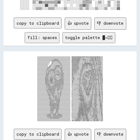
░░░░░░  ▒▒░░▓▓▒▒▒▒▒▒▒▒▒▒▓▓  ░░░░░░░░░░░░▒▒▒▒▒▒  ░░▒▒░░  ▒▒  ░░▒▒

░░░░░░  ░░░░░░░░██░░░░▒▒    ░░  ░░  ░░▒▒▓▓▒▒░░  ░░░░░░░░▒▒  ░░▒▒

copy to clipboard
👍 upvote
👎 downvote
fill: spaces
toggle palette ▓→✊🏽
▒▒▒▒▒▒▒▒▒▒▒▒▒▒▒▒▒▒▒▒▒▒▒▒▒▒▒▒▒▒▒▒▒▒▒▒▒▒▒▒▒▒▒▒▒▒▒▒▒▒▒▒▒▒▒▒▒▒▒▒▒▒▒▒▒▒▒▒▒▒▒▒▒▒▒▒▒▒▒▒▒▒▒▒▒▒▒▒▒▒▒▒▒▒▒▒▒▒▒▒▒▒▒▒▒▒    ██▓▓▓▓▓▓▓▓▓▓▓▓▓▓▓▓▓▓▓▓██▓▓▓▓▓▓▓▓▓▓▓▓▓▓▓▓▓▓▓▓▒▒▓▓▓▓▓▓▓▓▒▒▓▓▓▓▓▓▓▓▓▓▓▓▓▓▓▓▓▓██▓▓▓▓▓▓██▓▓▓▓▓▓▓▓▒▒▒▒▓▓▒▒
▒▒▒▒▒▒▒▒▒▒▒▒▒▒▒▒▒▒▒▒▒▒▒▒▒▒▒▒▒▒▒▒▒▒▒▒▒▒▒▒▒▒▒▒▒▒▒▒▒▒▒▒▒▒▒▒▒▒▒▒▒▒▒▒▒▒▒▒▒▒▒▒▒▒▒▒▒▒▒▒▒▒▒▒▒▒▒▒▒▒▒▒▒▒▒▒▒▒▒▒▒▒▒▒▒▒    ▓▓▓▓▓▓▓▓▓▓▓▓▓▓▓▓▓▓▓▓▓▓▓▓▓▓▓▓▓▓▒▒▒▒▒▒▓▓▒▒▒▒▒▒▒▒▒▒▒▒▒▒▓▓▒▒▒▒▒▒▓▓▓▓▓▓▓▓▓▓▓▓▒▒▓▓██▓▓▒▒▓▓▓▓▒▒▓▓▓▓▒▒▒▒▒▒▒▒
▒▒▒▒▒▒▒▒▒▒▒▒▒▒▒▒▒▒▒▒▒▒▒▒▒▒▒▒▒▒▒▒▒▒▒▒▒▒▒▒▒▒▒▒▒▒▒▒▒▒▒▒▓▓▓▓▓▓▓▓▓▓▓▓▓▓▒▒▒▒▒▒▒▒▒▒▒▒▒▒▒▒▒▒▒▒▒▒▒▒▒▒▒▒▒▒▒▒▒▒▒▒▒▒▒▒    ▓▓▓▓▓▓▓▓▓▓▓▓▓▓▓▓▓▓▓▓▓▓██▓▓▓▓▒▒▒▒▒▒▓▓▓▓▓▓▓▓▓▓▓▓▒▒▒▒▒▒▒▒▒▒▒▒▓▓▒▒▓▓▓▓██▓▓▓▓▒▒▓▓██▓▓▒▒▓▓▓▓▒▒▓▓▓▓▒▒▒▒▒▒▒▒
▒▒▒▒▒▒▒▒▒▒▒▒▒▒▒▒▒▒▒▒▒▒▒▒▒▒▒▒▒▒▒▒▒▒▒▒▒▒▒▒▒▒▒▒▒▒▓▓▓▓▓▓▓▓▓▓▓▓▓▓▓▓▓▓▓▓▓▓▓▓▒▒▒▒▒▒▒▒▒▒▒▒▒▒▒▒▒▒▒▒▒▒▒▒▒▒▒▒▒▒▒▒▒▒▒▒    ██▓▓▓▓▓▓▓▓▓▓▓▓▓▓▓▓██▓▓▓▓▓▓▒▒▒▒▒▒▒▒▒▒▓▓▒▒▒▒▓▓▓▓▒▒▒▒▓▓▒▒▒▒▓▓▓▓▓▓▓▓▓▓▓▓▓▓▓▓▒▒▓▓▓▓▓▓▒▒▓▓▓▓▒▒▓▓▓▓▒▒▒▒▒▒▒▒
▒▒▒▒▒▒▒▒▒▒▒▒▒▒▒▒▒▒▒▒▒▒▒▒▒▒▒▒▒▒▒▒▒▒▒▒▒▒▒▒▒▒    ▒▒▓▓▓▓▒▒▒▒▒▒▒▒▒▒▒▒▒▒▓▓▓▓▓▓▓▓▒▒▒▒▒▒▒▒▒▒▒▒▒▒▒▒▒▒▒▒▒▒▒▒▒▒▒▒▒▒▒▒    ██▓▓▓▓▓▓▓▓▓▓▓▓▓▓▓▓██▓▓▓▓▓▓▒▒▒▒▒▒▒▒▒▒▒▒▒▒▒▒▓▓▓▓▒▒▒▒▓▓▒▒▒▒▒▒▒▒▓▓▒▒▒▒▓▓▓▓▓▓▓▓▒▒▒▒██▒▒▒▒▓▓▓▓▓▓▓▓▓▓▒▒▒▒▒▒
▒▒▒▒▒▒▒▒▒▒▒▒▒▒▒▒▒▒▒▒▒▒▒▒▒▒▒▒▒▒▒▒▒▒▒▒▒▒░░    ░░▓▓▓▓▒▒▒▒▒▒▒▒▒▒▒▒▒▒▒▒▒▒▒▒▒▒▓▓▓▓▒▒▒▒▒▒▒▒▒▒▒▒▒▒▒▒▒▒▒▒▒▒▒▒▒▒▒▒▒▒    ▓▓▓▓▓▓▓▓▓▓▓▓▓▓▓▓▓▓▓▓▓▓▓▓▒▒▒▒▒▒▒▒▒▒▓▓▒▒▒▒▓▓██████▓▓██████████▓▓▓▓▒▒▓▓▓▓▓▓▓▓▒▒▒▒██▓▓▒▒▓▓▓▓▒▒▓▓▓▓▒▒▒▒▒▒
▒▒▒▒▒▒▒▒▒▒▒▒▒▒▒▒▒▒▒▒▒▒▒▒▒▒▒▒▒▒▒▒▒▒▒▒░░  ░░░░▒▒▓▓▒▒▒▒▒▒▒▒▒▒▒▒▒▒▒▒▒▒▒▒▒▒▒▒▒▒▓▓▓▓▒▒▒▒▒▒▒▒▒▒▒▒▒▒▒▒▒▒▒▒▒▒▒▒▒▒▒▒    ▓▓▓▓▓▓▓▓▓▓▓▓▓▓▓▓▓▓▓▓▓▓▒▒▒▒▒▒▒▒▒▒▒▒▓▓▓▓▓▓▓▓▓▓▓▓████▓▓▓▓▓▓▓▓████▓▓▓▓▓▓▓▓▓▓▓▓▒▒▓▓▓▓▓▓▒▒▓▓▓▓▓▓▓▓▓▓▒▒▒▒▒▒
▒▒▒▒▒▒▒▒▒▒▒▒▒▒▒▒▒▒▒▒▒▒▒▒▒▒▒▒▒▒▒▒▒▒  ░░░░██▓▓▒▒▒▒▒▒▒▒▒▒▒▒▒▒▓▓▓▓▓▓▓▓▓▓██▓▓▒▒▒▒▓▓▒▒▒▒▒▒▒▒▒▒▒▒▒▒▒▒▒▒▒▒▒▒▒▒▒▒▒▒    ▓▓▓▓▓▓▓▓▓▓▓▓▓▓▓▓▓▓▓▓▓▓▒▒▒▒▒▒▒▒▒▒▒▒▓▓██▓▓▓▓▓▓▓▓▓▓▓▓▓▓▒▒▒▒▓▓▓▓▓▓▓▓▓▓▓▓▒▒▓▓▓▓▓▓▒▒▒▒▓▓▒▒▒▒▓▓▒▒▒▒▓▓▒▒▒▒▒▒
▒▒▒▒▒▒▒▒▒▒▒▒▒▒▒▒▒▒▒▒▒▒▒▒▒▒▒▒▒▒▒▒▓▓░░▓▓██▓▓▒▒▒▒▒▒▒▒▒▒▒▒▒▒▓▓▓▓▓▓▓▓▓▓▓▓▓▓▓▓▓▓▒▒▒▒██▒▒▒▒▒▒▒▒▒▒▒▒▒▒▒▒▒▒▒▒▒▒▒▒▒▒    ▓▓▓▓▓▓▓▓▓▓▓▓▓▓▓▓▓▓▓▓▓▓▓▓▒▒▒▒▒▒▒▒▓▓▓▓▓▓▓▓▓▓▓▓▒▒▓▓▓▓▓▓▒▒▒▒▒▒▓▓▒▒▓▓██▓▓▒▒▒▒▓▓▓▓▒▒▒▒▓▓▒▒▒▒▓▓▓▓▓▓▓▓▒▒▒▒▒▒
▒▒▒▒▒▒▒▒▒▒▒▒▒▒▒▒▒▒▒▒▒▒▒▒▒▒▒▒▒▒▒▒▓▓▓▓▓▓▓▓▒▒▒▒▒▒▒▒▒▒▒▒▒▒▓▓▓▓▓▓▓▓▒▒▒▒▒▒▒▒▒▒▓▓▓▓▓▓▓▓▒▒▒▒▒▒▒▒▒▒▒▒▒▒▒▒▒▒▒▒▒▒▒▒▒▒    ▓▓▓▓▓▓▓▓▓▓▓▓▓▓▓▓▓▓▓▓▓▓▓▓▒▒▒▒▒▒▒▒▓▓▓▓▓▓▓▓▓▓▒▒▒▒▓▓▓▓▒▒▒▒▒▒▒▒▓▓▒▒▓▓▓▓▓▓▒▒▒▒▓▓▓▓▒▒▒▒▓▓▓▓▒▒▓▓▓▓▓▓▓▓▒▒▒▒▒▒
▒▒▒▒▒▒▒▒▒▒▒▒▒▒▒▒▒▒▒▒▒▒▒▒▒▒▒▒▒▒▓▓▓▓▓▓▒▒▒▒▒▒▓▓▓▓▓▓▓▓▓▓▓▓▓▓▓▓▓▓▒▒▒▒▒▒▒▒▒▒▒▒▒▒▓▓▓▓▓▓▒▒▒▒▒▒▒▒▒▒▒▒▒▒▒▒▒▒▒▒▒▒▒▒▒▒    ▓▓▓▓▓▓▓▓▓▓▓▓▓▓▓▓▓▓▓▓▓▓▒▒▒▒▒▒▒▒▓▓▓▓▓▓▓▓▒▒▒▒▒▒▒▒▒▒▒▒▒▒▒▒▒▒▒▒▒▒▒▒▒▒▓▓██▓▓▓▓▓▓▓▓▓▓▒▒▓▓▓▓▒▒▓▓▓▓▓▓▒▒▒▒▒▒▒▒
▒▒▒▒▒▒▒▒▒▒▒▒▒▒▒▒▒▒▒▒▒▒▒▒▒▒▒▒▒▒▓▓▒▒▒▒▓▓▓▓▓▓▓▓▓▓▓▓▓▓▓▓▓▓▓▓▓▓▒▒▒▒▓▓▓▓▓▓▒▒▒▒▒▒▒▒▓▓▓▓▓▓▒▒▒▒▒▒▒▒▒▒▒▒▒▒▒▒▒▒▒▒▒▒▒▒    ██▓▓▓▓▓▓▓▓▓▓▓▓▓▓▒▒▓▓▒▒▒▒▒▒▒▒▓▓▓▓▓▓▓▓▒▒▒▒▒▒▒▒▒▒▒▒▒▒▒▒▒▒▓▓██████▓▓▓▓▓▓██▓▓▒▒▓▓▓▓▒▒▓▓▓▓▓▓▓▓▓▓▓▓▓▓▓▓▒▒▒▒
▒▒▒▒▒▒▒▒▒▒▒▒▒▒▒▒▒▒▒▒▒▒▒▒▒▒▒▒██▒▒▒▒▓▓▓▓▓▓▓▓▒▒▒▒▒▒▒▒▓▓▓▓▓▓▓▓▒▒▓▓▒▒▓▓▓▓██▒▒▓▓▒▒▓▓▓▓▓▓▒▒▒▒▒▒▒▒▒▒▒▒▒▒▒▒▒▒▒▒▒▒▒▒    ▓▓▓▓▓▓▓▓▓▓▓▓▓▓▓▓▓▓▒▒▒▒▒▒▒▒▒▒▓▓▓▓▓▓▓▓▒▒▒▒▒▒▓▓▓▓██████████▓▓▒▒▓▓▓▓▓▓▓▓██▓▓▒▒▓▓▓▓▓▓▒▒▓▓▓▓▒▒▓▓▓▓▒▒▓▓▒▒▒▒
▒▒▒▒▒▒▒▒▒▒▒▒▒▒▒▒▒▒▒▒▒▒▒▒▒▒▒▒▓▓▒▒▓▓▓▓▓▓▒▒▒▒▓▓▒▒▒▒▓▓▒▒▒▒▓▓▓▓▒▒▒▒▓▓▒▒▓▓░░██▓▓▒▒▓▓▓▓▓▓██▒▒▒▒▒▒▒▒▒▒▒▒▒▒▒▒▒▒▒▒▒▒    ██▓▓▓▓▒▒▓▓▓▓▒▒▓▓▒▒▒▒▒▒▓▓▒▒▒▒▓▓▓▓▓▓▒▒▒▒▒▒▓▓▓▓▓▓▒▒▓▓▓▓▓▓▓▓▓▓▓▓▓▓██▓▓▓▓▓▓▓▓▓▓▓▓▓▓▓▓▒▒▓▓▓▓▒▒▓▓▓▓▓▓▓▓▒▒▒▒
▒▒▒▒▒▒▒▒▒▒▒▒▒▒▒▒▒▒▒▒▒▒▒▒▒▒▒▒██▓▓▓▓▓▓▓▓▒▒▒▒▒▒▓▓▒▒▒▒▒▒▒▒▒▒▓▓▓▓▓▓▓▓▓▓▓▓██▓▓▒▒▓▓▓▓▓▓▓▓▓▓▒▒▒▒▒▒▒▒▒▒▒▒▒▒▒▒▒▒▒▒▒▒    ▓▓▓▓▓▓▒▒▒▒▓▓▒▒▒▒▒▒▒▒▒▒▓▓▒▒▓▓▓▓▓▓▒▒▒▒▓▓▓▓▓▓▒▒▓▓▓▓▓▓▒▒▓▓▓▓▓▓▓▓▒▒▓▓██▓▓▓▓▓▓▓▓▓▓▓▓▓▓▒▒▓▓██▓▓▒▒▓▓▓▓▓▓▓▓▒▒
▒▒▒▒▒▒▒▒▒▒▒▒▒▒▒▒▒▒▒▒▒▒▒▒▒▒▒▒▓▓▓▓▓▓▓▓▒▒▒▒▒▒▒▒▒▒▓▓▒▒▒▒▓▓▓▓▓▓▒▒▒▒▒▒▒▒▓▓▓▓▒▒▓▓▒▒▓▓▓▓▓▓▓▓▒▒▒▒▒▒▒▒▒▒▒▒▒▒▒▒▒▒▒▒▒▒    ▓▓▓▓▓▓▒▒▒▒▒▒▒▒▒▒▒▒▒▒▒▒▒▒▒▒▓▓▓▓▓▓▒▒▒▒▓▓▓▓▒▒▓▓▓▓██▓▓▓▓▓▓▓▓▒▒▒▒▓▓▓▓▓▓▓▓▓▓▓▓▓▓▓▓▓▓▓▓▒▒▓▓▓▓▓▓▒▒▓▓▓▓▓▓▓▓▒▒
▒▒▒▒▒▒▒▒▒▒▒▒▒▒▒▒▒▒▒▒▒▒▒▒▒▒██▓▓▓▓▓▓▓▓▒▒▒▒▓▓▒▒██▓▓▒▒▓▓▒▒▓▓▓▓▒▒▒▒▒▒▒▒▒▒▒▒▓▓▒▒▓▓▓▓▓▓▓▓▓▓▒▒▒▒▒▒▒▒▒▒▒▒▒▒▒▒▒▒▒▒▒▒    ▓▓▓▓▓▓▒▒▒▒▒▒▒▒▒▒▒▒▒▒▒▒▒▒▒▒▓▓▓▓▒▒▒▒▓▓▓▓▓▓▒▒▓▓▓▓▓▓▓▓▓▓▓▓▓▓▒▒▓▓██▓▓▒▒▓▓▓▓▓▓▓▓▓▓▓▓▓▓▒▒▒▒▓▓▓▓▒▒▓▓▓▓▒▒▓▓▒▒
▒▒▒▒▒▒▒▒▒▒▒▒▒▒▒▒▒▒▒▒▒▒▒▒▒▒██▓▓▓▓▓▓▓▓▒▒▒▒▓▓██▒▒██▓▓▓▓▒▒▓▓▓▓▓▓▒▒▓▓▒▒▒▒▒▒▒▒▒▒▓▓▓▓▓▓▓▓▓▓▒▒▒▒▒▒▒▒▒▒▒▒▒▒▒▒▒▒▒▒▒▒    ▓▓▓▓▓▓▓▓▓▓▒▒▒▒▒▒▒▒▒▒▓▓▒▒▓▓▓▓▓▓▒▒▒▒▓▓▓▓▓▓▓▓▒▒▒▒▒▒▒▒▒▒▓▓▒▒▒▒▓▓▓▓██▓▓▓▓▓▓▓▓▓▓▓▓▓▓▓▓▒▒▒▒▓▓▓▓▒▒▓▓▓▓▒▒▓▓▓▓
▒▒▒▒▒▒▒▒▒▒▒▒▒▒▒▒▒▒▒▒▒▒▒▒▒▒██▓▓▓▓▓▓▓▓▒▒▒▒▓▓██████▓▓▒▒▒▒▓▓▓▓▓▓▓▓▒▒▒▒▒▒▒▒▓▓▓▓▓▓▓▓▓▓▓▓▓▓▒▒▒▒▒▒▒▒▒▒▒▒▒▒▒▒▒▒▒▒▒▒    ▓▓▒▒▓▓▓▓▒▒▒▒▒▒▒▒▒▒▒▒▓▓▒▒▓▓▓▓▓▓▒▒▒▒▓▓▓▓▓▓▓▓▓▓▓▓▓▓▒▒▒▒▒▒▒▒▒▒▓▓▓▓▓▓▒▒▓▓▓▓▓▓▓▓▓▓▓▓▓▓▓▓▓▓▓▓▓▓▒▒▒▒▓▓▒▒▓▓▓▓
▒▒▒▒▒▒▒▒▒▒▒▒▒▒▒▒▒▒▒▒▒▒▒▒▒▒██▓▓▓▓▓▓▓▓▓▓▒▒▓▓██████▓▓▒▒▒▒▒▒▓▓▓▓▓▓▓▓▓▓▓▓▓▓▓▓▓▓▓▓▓▓▓▓▓▓▓▓▒▒▒▒▒▒▒▒▒▒▒▒▒▒▒▒▒▒▒▒▒▒    ▓▓▓▓▓▓▒▒▒▒▒▒▒▒▒▒▒▒▒▒▒▒▒▒▓▓▓▓▓▓▒▒▒▒▓▓▒▒▓▓▒▒▓▓▓▓▓▓▓▓▒▒▒▒▓▓▓▓▓▓▓▓▓▓▒▒▓▓▓▓▓▓▓▓▒▒▓▓▓▓▒▒▒▒▓▓▓▓▒▒▒▒▓▓▒▒▓▓▓▓
▒▒▒▒▒▒▒▒▒▒▒▒▒▒▒▒▒▒▒▒▒▒▒▒▒▒██▓▓▓▓▓▓▓▓▒▒▓▓▓▓▓▓██▓▓▓▓▓▓▒▒▓▓▓▓▓▓▓▓▓▓▓▓▓▓▓▓▓▓▓▓▓▓▓▓▓▓▓▓██▒▒▒▒▒▒▒▒▒▒▒▒▒▒▒▒▒▒▒▒▒▒    ▓▓▓▓▓▓▒▒▒▒▒▒▒▒▒▒▒▒▒▒▒▒▒▒▓▓▓▓▒▒▒▒▓▓▓▓▓▓▓▓▓▓▓▓▓▓▓▓▓▓▓▓▒▒▓▓▓▓▓▓▒▒▓▓▓▓▓▓▒▒▓▓▓▓▒▒▒▒▓▓▒▒▒▒▓▓▓▓▒▒▒▒▓▓▓▓▒▒▓▓
▒▒▒▒▒▒▒▒▒▒▒▒▒▒▒▒▒▒▒▒▒▒▒▒▒▒██▓▓▓▓▓▓▓▓▓▓▒▒▒▒▓▓▓▓▓▓▓▓▓▓▒▒▓▓▓▓▓▓▓▓▓▓▓▓▓▓▓▓▓▓▓▓▓▓▓▓▓▓▓▓██▒▒▒▒▒▒▒▒▒▒▒▒▒▒▒▒▒▒▒▒▒▒    ▓▓▓▓▒▒▒▒▒▒▒▒▒▒▒▒▒▒▒▒▒▒▒▒▓▓▓▓▓▓▓▓▒▒▓▓▓▓▓▓▓▓▓▓▓▓▓▓▓▓▒▒▒▒▓▓████▓▓▓▓▓▓▓▓▒▒▓▓▓▓▒▒▓▓██▒▒▒▒▓▓▓▓▓▓▒▒▓▓▓▓▒▒▓▓
▒▒▒▒▒▒▒▒▒▒▒▒▒▒▒▒▒▒▒▒▒▒▒▒▒▒▒▒▓▓▓▓▓▓▓▓▓▓▓▓▓▓▒▒▒▒▒▒▒▒▒▒▒▒▓▓▓▓▓▓▓▓▓▓▓▓▓▓▓▓▓▓▓▓▓▓▓▓▒▒▓▓▓▓▒▒▒▒▒▒▒▒▒▒▒▒▒▒▒▒▒▒▒▒▒▒    ▓▓▒▒▒▒▒▒▒▒▒▒▒▒▓▓▒▒▒▒▓▓▒▒▓▓▓▓▒▒▒▒▒▒▓▓▓▓▓▓▓▓▓▓▓▓▓▓▓▓▒▒▒▒▓▓▓▓▓▓▓▓▓▓▓▓▒▒▓▓▓▓▓▓▒▒▓▓▓▓▒▒▒▒▒▒▓▓▓▓▒▒▒▒▓▓▒▒▒▒
▒▒▒▒▒▒▒▒▒▒▒▒▒▒▒▒▒▒▒▒▒▒▒▒▒▒▒▒▓▓▒▒▓▓▓▓▓▓▓▓▓▓▒▒▒▒▒▒▓▓▓▓▓▓▓▓▓▓▓▓▓▓▓▓▓▓▓▓▓▓▓▓▓▓▓▓▒▒▓▓▓▓▒▒▒▒▒▒▒▒▒▒▒▒▒▒▒▒▒▒▒▒▒▒▒▒    ▓▓▒▒▒▒▒▒▒▒▒▒▒▒▒▒▒▒▒▒▓▓▒▒▓▓▓▓▒▒▒▒▒▒▒▒▓▓▓▓▓▓▓▓▓▓▒▒▒▒▒▒▓▓▓▓▒▒▓▓▓▓▓▓▓▓▒▒▓▓▓▓▓▓▒▒▓▓▓▓▒▒▒▒▒▒▓▓▓▓▒▒▒▒▓▓▓▓▒▒
▒▒▒▒▒▒▒▒▒▒▒▒▒▒▒▒▒▒▒▒▒▒▒▒▒▒▒▒▓▓▒▒▓▓▓▓▓▓▓▓▓▓▓▓▓▓▓▓▓▓▓▓▓▓▓▓▓▓▓▓▓▓▓▓▓▓▓▓▓▓▓▓▓▓▓▓▒▒▓▓▓▓▒▒▒▒▒▒▒▒▒▒▒▒▒▒▒▒▒▒▒▒▒▒▒▒    ▓▓▒▒▒▒▒▒▒▒▒▒▒▒▒▒▒▒▒▒▓▓▒▒▓▓▓▓▓▓▓▓▒▒▒▒▒▒▓▓▓▓▓▓▓▓▓▓▒▒▓▓██▓▓▒▒▓▓▓▓▓▓▓▓▒▒▓▓▓▓▓▓▓▓▓▓▓▓▒▒▒▒▒▒▓▓▓▓▒▒▒▒▓▓▓▓▒▒
▒▒▒▒▒▒▒▒▒▒▒▒▒▒▒▒▒▒▒▒▒▒▒▒▒▒▒▒▓▓▒▒▒▒▓▓▓▓▓▓▓▓▓▓▓▓▓▓▓▓▓▓▓▓▓▓▓▓▓▓▒▒▒▒▓▓▓▓▓▓▓▓▓▓▒▒▓▓▓▓▓▓▒▒▒▒▒▒▒▒▒▒▒▒▒▒▒▒▒▒▒▒▒▒▒▒    ▒▒▒▒▒▒▒▒▒▒▒▒▒▒▓▓▒▒▒▒▓▓▒▒▓▓▓▓▓▓▓▓▒▒▒▒▒▒▓▓▓▓▓▓▓▓▓▓▓▓██▓▓▒▒▓▓████▓▓▒▒▓▓▓▓▓▓▒▒▓▓▓▓▓▓▒▒▒▒▒▒▓▓▓▓▒▒▒▒▓▓▓▓▒▒
▒▒▒▒▒▒▒▒▒▒▒▒▒▒▒▒▒▒▒▒▒▒▒▒▒▒▒▒▒▒▓▓▒▒▓▓▓▓▓▓▓▓██▓▓▓▓▓▓▓▓▓▓▓▓▓▓▒▒▒▒▓▓▓▓▓▓▓▓▓▓▒▒▓▓▒▒▓▓▒▒▒▒▒▒▒▒▒▒▒▒▒▒▒▒▒▒▒▒▒▒▒▒▒▒    ▒▒▒▒▒▒▒▒▒▒▓▓▒▒▒▒▒▒▒▒▒▒▓▓▓▓▓▓▓▓▓▓▒▒▒▒▒▒▒▒▓▓██▒▒▓▓████▓▓▓▓████▓▓▒▒▒▒▓▓▓▓▒▒▒▒▓▓▓▓▓▓▓▓▒▒▒▒▓▓▓▓▒▒▒▒▒▒██▒▒
▒▒▒▒▒▒▒▒▒▒▒▒▒▒▒▒▒▒▒▒▒▒▒▒▒▒▒▒▒▒▓▓▓▓▒▒▓▓▓▓▓▓▓▓▓▓▓▓▓▓▓▓▓▓▓▓▓▓▒▒▒▒▒▒▓▓▓▓▒▒▒▒▒▒▒▒▓▓▒▒▒▒▒▒▒▒▒▒▒▒▒▒▒▒▒▒▒▒▒▒▒▒▒▒▒▒    ▓▓▒▒▒▒▒▒▒▒▒▒▒▒▒▒▒▒▒▒▒▒▓▓▓▓▓▓▓▓▓▓▓▓▒▒▒▒▒▒▒▒▓▓▓▓▓▓▓▓▓▓▒▒▓▓▓▓▓▓▓▓▒▒▒▒▓▓▓▓▒▒▒▒▓▓▓▓▓▓▒▒▒▒▒▒▓▓▓▓▒▒▒▒▒▒▓▓▒▒
▒▒▒▒▒▒▒▒▒▒▒▒▒▒▒▒▒▒▒▒▒▒▒▒▒▒▒▒▒▒▒▒██▓▓▒▒▓▓▓▓▓▓▓▓▓▓▓▓▓▓▓▓▓▓▒▒▒▒▒▒▒▒▒▒▓▓▒▒▒▒▒▒▓▓██▒▒▒▒▒▒▒▒▒▒▒▒▒▒▒▒▒▒▒▒▒▒▒▒▒▒▒▒    ▓▓▒▒▒▒▒▒▒▒▒▒▒▒▒▒▒▒▒▒▒▒▓▓▓▓▓▓▓▓▓▓▓▓▓▓▓▓▒▒▒▒▒▒▓▓██▓▓▓▓▓▓██▓▓▒▒▒▒▒▒▓▓▓▓▓▓▒▒▒▒▓▓▓▓▓▓▓▓▒▒▒▒▓▓██▓▓▒▒▒▒▓▓▓▓
▒▒▒▒▒▒▒▒▒▒▒▒▒▒▒▒▒▒▒▒▒▒▒▒▒▒▒▒▒▒▒▒▒▒██▓▓▒▒▒▒▓▓▓▓▓▓▓▓▓▓▓▓▓▓▒▒▓▓▒▒▒▒▓▓▓▓▓▓▒▒▓▓██▒▒▒▒▒▒▒▒▒▒▒▒▒▒▒▒▒▒▒▒▒▒▒▒▒▒▒▒▒▒    ▓▓▒▒▒▒▒▒▒▒▒▒▒▒▒▒▒▒▒▒▒▒▒▒▓▓▓▓▓▓▓▓▓▓▓▓▒▒▒▒▒▒▒▒▒▒████▓▓▓▓██▓▓▒▒▒▒▒▒▒▒▓▓▓▓▒▒▒▒▓▓▓▓▓▓▓▓▒▒▒▒▒▒██▓▓▒▒▒▒▓▓▓▓
▒▒▒▒▒▒▒▒▒▒▒▒▒▒▒▒▒▒▒▒▒▒▒▒▒▒▒▒▒▒▒▒▒▒▓▓▓▓▓▓▓▓▒▒▒▒▓▓▓▓▓▓▓▓▒▒▒▒▒▒▒▒▒▒▒▒▓▓▓▓▒▒▒▒██▒▒▒▒▒▒▒▒▒▒▒▒▒▒▒▒▒▒▒▒▒▒▒▒▒▒▒▒▒▒    ▓▓▒▒▒▒▒▒▒▒▒▒▒▒▒▒▒▒▓▓▒▒▒▒▓▓▓▓██▓▓▓▓▓▓▒▒▒▒▒▒▒▒▒▒▓▓████████▓▓▒▒▒▒▒▒▓▓▓▓▓▓▒▒▓▓▓▓▓▓▓▓▓▓▒▒▒▒▓▓██▓▓▒▒▒▒▓▓▓▓
▒▒▒▒▒▒▒▒▒▒▒▒▒▒▒▒▒▒▒▒▒▒▒▒▒▒▒▒▒▒▒▒▒▒▒▒▓▓▓▓▓▓▓▓▒▒▒▒▓▓▓▓▓▓▒▒▓▓▒▒██▒▒▒▒▓▓▒▒▒▒▓▓▓▓▒▒▒▒▒▒▒▒▒▒▒▒▒▒▒▒▒▒▒▒▒▒▒▒▒▒▒▒▒▒    ▓▓▒▒▒▒▒▒▒▒▒▒▒▒▒▒▒▒▒▒▒▒▓▓▓▓▓▓██████▓▓▓▓▓▓▒▒▒▒▒▒▒▒▒▒▓▓▓▓▓▓▒▒▒▒▒▒▓▓▓▓▓▓▒▒▒▒▓▓▓▓▓▓▓▓▓▓▒▒▒▒▓▓██▓▓▒▒▒▒▒▒▓▓
▒▒▒▒▒▒▒▒▒▒▒▒▒▒▒▒▒▒▒▒▒▒▒▒▒▒▒▒▒▒▒▒▒▒▒▒▒▒▓▓▓▓▒▒▒▒▒▒▒▒▓▓▓▓▓▓▓▓▓▓▓▓▓▓▒▒▓▓▒▒▓▓▓▓▒▒▒▒▒▒▒▒▒▒▒▒▒▒▒▒▒▒▒▒▒▒▒▒▒▒▒▒▒▒▒▒    ▓▓▒▒▒▒▒▒▒▒▒▒▒▒▒▒▒▒▒▒▒▒▒▒▒▒▓▓▓▓▓▓████▓▓▓▓▒▒▓▓▒▒▒▒▒▒▒▒▓▓▒▒▒▒▒▒▓▓▓▓▓▓▓▓▒▒▒▒▓▓▓▓▓▓▓▓▓▓▒▒▒▒▒▒▓▓▓▓▓▓▒▒▒▒▓▓
▒▒▒▒▒▒▒▒▒▒▒▒▒▒▒▒▒▒▒▒▒▒▒▒▒▒▒▒▒▒▒▒▒▒▒▒▒▒██▓▓▓▓▓▓▒▒▒▒▓▓▒▒▒▒▓▓▓▓▓▓▓▓▒▒▓▓▓▓▓▓▒▒▒▒▒▒▒▒▒▒▒▒▒▒▒▒▒▒▒▒▒▒▒▒▒▒▒▒▒▒▒▒▒▒    ▒▒▒▒▒▒▒▒▒▒▒▒▒▒▒▒▒▒▒▒▒▒▓▓▒▒▓▓██▓▓▓▓████▓▓▒▒▓▓▒▒▒▒▒▒▒▒▒▒▒▒▒▒▒▒▓▓▓▓▓▓▓▓▒▒▒▒▓▓▓▓▓▓▓▓▒▒▒▒▒▒▒▒▓▓▓▓▒▒▒▒▒▒▓▓
▒▒▒▒▒▒▒▒▒▒▒▒▒▒▒▒▒▒▒▒▒▒▒▒▒▒▒▒▒▒▒▒▒▒▒▒▒▒▒▒▓▓▓▓▓▓▒▒▒▒▓▓▒▒▒▒▓▓▓▓▓▓▓▓▓▓▓▓▓▓██▒▒▒▒▒▒▒▒▒▒▒▒▒▒▒▒▒▒▒▒▒▒▒▒▒▒▒▒▒▒▒▒▒▒    ▒▒▒▒▒▒▒▒▒▒▒▒▒▒▒▒▒▒▒▒▒▒▓▓▓▓▓▓██████████▓▓▓▓▒▒▓▓▒▒▒▒▒▒▒▒▒▒▒▒▒▒▓▓▓▓▓▓▓▓▒▒▒▒▓▓▓▓▓▓▓▓▒▒▒▒▒▒▒▒▓▓▓▓▓▓▒▒▒▒▓▓
▒▒▒▒▒▒▒▒▒▒▒▒▒▒▒▒▒▒▒▒▒▒▒▒▒▒▒▒▒▒▒▒▒▒▒▒▒▒▒▒▓▓▓▓▓▓▓▓▓▓▓▓▓▓▓▓▓▓▒▒▓▓▓▓▓▓▓▓▓▓██▒▒▒▒▒▒▒▒▒▒▒▒▒▒▒▒▒▒▒▒▒▒▒▒▒▒▒▒▒▒▒▒▒▒    ▓▓▒▒▒▒▒▒▒▒▒▒▒▒▒▒▒▒▒▒▒▒▒▒▒▒▓▓▓▓██▓▓██████▓▓▒▒▓▓▒▒▒▒▒▒▒▒▒▒▓▓▓▓▓▓██▓▓▒▒▒▒▒▒▓▓▓▓▓▓▓▓▒▒▒▒▒▒▒▒▓▓▓▓▓▓▒▒▒▒▓▓
▒▒▒▒▒▒▒▒▒▒▒▒▒▒▒▒▒▒▒▒▒▒▒▒▒▒▒▒▒▒▒▒▒▒▒▒▒▒▒▒██▓▓▓▓▓▓▓▓▓▓▒▒▒▒▒▒▒▒▓▓▓▓▓▓▓▓▓▓██▒▒▒▒▒▒▒▒▒▒▒▒▒▒▒▒▒▒▒▒▒▒▒▒▒▒▒▒▒▒▒▒▒▒    ▓▓▒▒▒▒▒▒▒▒▒▒▒▒▒▒▒▒▒▒▒▒▓▓▒▒▒▒▓▓▓▓▓▓▓▓▓▓██▓▓▒▒▓▓▓▓▒▒▓▓▓▓▓▓▓▓▓▓▓▓██▓▓▒▒▒▒▒▒▓▓▓▓██▓▓▒▒▒▒▒▒▒▒▒▒▓▓▓▓▓▓▒▒▓▓
▒▒▒▒▒▒▒▒▒▒▒▒▒▒▒▒▒▒▒▒▒▒▒▒▒▒▒▒▒▒▒▒▒▒▒▒▒▒▒▒██▓▓▓▓▓▓▓▓▓▓▓▓▓▓▓▓▓▓▓▓▓▓▓▓▓▓██▒▒▒▒▒▒▒▒▒▒▒▒▒▒▒▒▒▒▒▒▒▒▒▒▒▒▒▒▒▒▒▒▒▒▒▒    ▓▓▒▒▒▒▒▒▒▒▒▒▒▒▒▒▒▒▒▒▒▒▒▒▓▓▓▓▓▓██▓▓▓▓▓▓████▓▓▓▓▓▓▓▓▒▒▒▒▓▓▓▓▓▓████▓▓▒▒▒▒▓▓▓▓▓▓██▓▓▒▒▒▒▒▒▒▒▒▒▓▓██▓▓▒▒▒▒
▒▒▒▒▒▒▒▒▒▒▒▒▒▒▒▒▒▒▒▒▒▒▒▒▒▒▒▒▒▒▒▒▒▒▒▒▒▒▒▒██▓▓▓▓▓▓▓▓██▓▓▓▓▓▓▓▓▓▓▓▓██▓▓▓▓▒▒▒▒▒▒▒▒▒▒▒▒▒▒▒▒▒▒▒▒▒▒▒▒▒▒▒▒▒▒▒▒▒▒▒▒    ▓▓▒▒▒▒▒▒▒▒▒▒▒▒▒▒▒▒▒▒▒▒▒▒▓▓▓▓▓▓████▓▓▓▓▓▓████▓▓▓▓▓▓▓▓▓▓▓▓▓▓▓▓██▓▓▓▓▒▒▒▒▓▓▓▓▓▓▓▓▓▓▓▓▒▒▒▒▒▒▒▒▓▓██▓▓▒▒▒▒
▒▒▒▒▒▒▒▒▒▒▒▒▒▒▒▒▒▒▒▒▒▒▒▒▒▒▒▒▒▒▒▒▒▒▒▒▒▒▒▒██▓▓▓▓▓▓▓▓██▓▓▓▓▓▓▓▓▓▓▓▓▓▓████▒▒▒▒▒▒▒▒▒▒▒▒▒▒▒▒▒▒▒▒▒▒▒▒▒▒▒▒▒▒▒▒▒▒▒▒    ▓▓▒▒▒▒▒▒▒▒▒▒▒▒▒▒▒▒▒▒▒▒▒▒▓▓▓▓▓▓████▓▓▓▓██████▓▓██▓▓▓▓▒▒▓▓▓▓██▓▓▓▓▓▓▓▓▒▒▒▒▓▓▓▓██▓▓▒▒▒▒▒▒▒▒▒▒▓▓████▓▓▒▒
▒▒▒▒▒▒▒▒▒▒▒▒▒▒▒▒▒▒▒▒▒▒▒▒▒▒▒▒▒▒▒▒▒▒▒▒▒▒▒▒▒▒▓▓▓▓▓▓▓▓▓▓██▓▓▓▓▓▓▓▓▓▓▓▓▓▓▓▓▒▒▒▒▒▒▒▒▒▒▒▒▒▒▒▒▒▒▒▒▒▒▒▒▒▒▒▒▒▒▒▒▒▒▒▒    ▓▓▒▒▒▒▒▒▒▒▒▒▒▒▒▒▒▒▒▒▒▒▓▓▓▓██▓▓██████▓▓██████████▓▓▓▓▓▓▓▓████▓▓▓▓▓▓▓▓▒▒▒▒▓▓▓▓██▓▓▒▒▒▒▒▒▒▒▒▒▓▓▓▓▓▓▓▓▒▒
▒▒▒▒▒▒▒▒▒▒▒▒▒▒▒▒▒▒▒▒▒▒▒▒▒▒▒▒▒▒▒▒▒▒▒▒▒▒▒▒▒▒██▓▓▓▓▓▓▓▓██▓▓▓▓▓▓▓▓▓▓▓▓██▓▓▒▒▒▒▒▒▒▒▒▒▒▒▒▒▒▒▒▒▒▒▒▒▒▒▒▒▒▒▒▒▒▒▒▒▒▒    ▒▒▒▒▒▒▒▒▒▒▒▒▒▒▒▒▒▒▒▒▒▒▓▓██████████████▓▓▓▓████▓▓████▓▓████▓▓▓▓▒▒▒▒▓▓▓▓▓▓▓▓▓▓▓▓▒▒▓▓▒▒▒▒▒▒▒▒▓▓▓▓▓▓▓▓▒▒
▒▒▒▒▒▒▒▒▒▒▒▒▒▒▒▒▒▒▒▒▒▒▒▒▒▒▒▒▒▒▒▒▒▒▒▒▒▒▒▒▒▒▓▓▓▓▓▓▓▓▓▓▓▓▒▒▒▒▒▒██▓▓▓▓▓▓▒▒▒▒▒▒▒▒▒▒▒▒▒▒▒▒▒▒▒▒▒▒▒▒▒▒▒▒▒▒▒▒▒▒▒▒▒▒    ▓▓▒▒▒▒▒▒▒▒▒▒▒▒▒▒▒▒▒▒▒▒▓▓▓▓████████████▓▓▓▓████▓▓▓▓████▓▓▓▓▓▓▓▓▒▒▓▓▒▒▓▓▓▓▓▓▓▓▓▓▓▓▓▓▒▒▒▒▒▒▒▒▒▒▓▓▓▓▓▓▒▒
▒▒▒▒▒▒▒▒▒▒▒▒▒▒▒▒▒▒▒▒▒▒▒▒▒▒▒▒▒▒▒▒▒▒▒▒▒▒▒▒▒▒██▓▓▓▓▓▓██▒▒▒▒▒▒▒▒▓▓▓▓▓▓▓▓▒▒▒▒▒▒▒▒▒▒▒▒▒▒▒▒▒▒▒▒▒▒▒▒▒▒▒▒▒▒▒▒▒▒▒▒▒▒    ▒▒▒▒▒▒▒▒▒▒▒▒▒▒▒▒▒▒▒▒▒▒██████▓▓████████▓▓▓▓████▓▓▓▓████▓▓▓▓▓▓▒▒▒▒▓▓▒▒▓▓▓▓▓▓▓▓▓▓▓▓▓▓▒▒▒▒▒▒▓▓▒▒▒▒▓▓▓▓▒▒
▒▒▒▒▒▒▒▒▒▒▒▒▒▒▒▒▒▒▒▒▒▒▒▒▒▒▒▒▒▒▒▒▒▒▒▒▒▒▒▒▒▒▒▒▓▓▓▓▓▓▒▒▒▒▒▒▒▒▒▒██▓▓██▒▒▒▒▒▒▒▒▒▒▒▒▒▒▒▒▒▒▒▒▒▒▒▒▒▒▒▒▒▒▒▒▒▒▒▒▒▒▒▒    ▒▒▒▒▒▒▒▒▒▒▒▒▒▒▒▒▒▒▒▒▒▒████████████████▓▓▓▓████▓▓▓▓▓▓▓▓▓▓▓▓▓▓▓▓▒▒▓▓▒▒▓▓▓▓▓▓▓▓▓▓▓▓▓▓▓▓▒▒▒▒▓▓▒▒▒▒██▓▓▒▒
▒▒▒▒▒▒▒▒▒▒▒▒▒▒▒▒▒▒▒▒▒▒▒▒▒▒▒▒▒▒▒▒▒▒▒▒▒▒▒▒▓▓▒▒██▒▒▓▓▓▓▒▒▒▒▓▓▓▓██░░██▒▒▓▓▒▒▒▒▒▒▒▒▒▒▒▒▒▒▒▒▒▒▒▒▒▒▒▒▒▒▒▒▒▒▒▒▒▒▒▒    ▓▓▒▒▒▒▒▒▒▒▒▒▒▒▒▒▒▒▓▓▓▓██████████████████▓▓▓▓██▓▓▓▓▓▓▓▓▒▒▒▒▒▒▓▓▒▒▒▒▒▒▓▓▓▓▓▓▓▓▓▓▒▒▓▓▓▓▒▒▒▒▓▓▒▒▒▒▓▓██▒▒
▒▒▒▒▒▒▒▒▒▒▒▒▒▒▒▒▒▒▒▒▒▒▒▒▒▒▒▒▒▒▒▒▓▓▓▓▓▓▓▓▓▓▓▓▓▓░░▓▓▓▓▓▓▓▓▓▓▓▓▓▓  ▓▓▓▓▓▓▓▓▓▓▓▓▓▓▒▒▒▒▒▒▒▒▒▒▒▒▒▒▒▒▒▒▒▒▒▒▒▒▒▒▒▒    ▓▓▒▒▒▒▒▒▒▒▒▒▒▒▒▒▓▓▒▒▓▓████▓▓▓▓▓▓████████▓▓▓▓████▓▓▓▓▒▒▒▒▒▒▓▓▓▓▒▒▒▒▒▒▓▓▓▓▓▓▓▓▓▓▓▓▓▓▒▒▒▒▒▒▒▒▒▒▒▒▓▓▓▓▓▓
▒▒▒▒▒▒▒▒▒▒▒▒▒▒▒▒▒▒▒▒▒▒▒▒▒▒▒▒▒▒▓▓▓▓▓▓▓▓▓▓▓▓▓▓▓▓░░▒▒▓▓▓▓▓▓▓▓▓▓▓▓▓▓▓▓▓▓▓▓▓▓▓▓▓▓▓▓▓▓▒▒▒
copy to clipboard
👍 upvote
👎 downvote