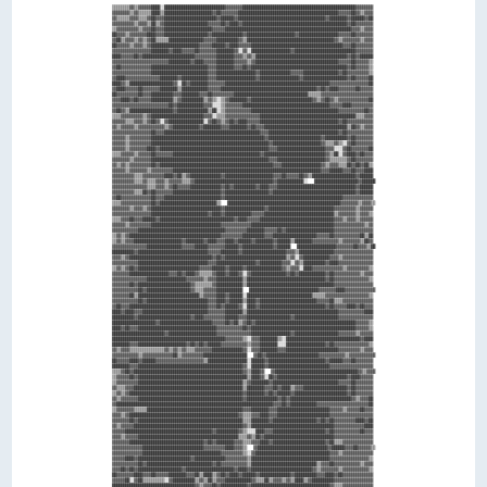
▒▒▒▒▒▒▒▒▓▓▒▒▓▓▓▓▓▓████░░████████████████████████████▓▓▓▓▓▓▓▓████████████████████████████████████████████████████▓▓▓▓▓▓▓▓
▓▓▓▓▓▓▓▓▒▒▓▓▒▒▒▒▒▒████▒▒██████████████████████▓▓██▓▓▓▓▓▓▓▓██████████████████████████████████████████████▓▓▓▓▓▓██▓▓▒▒▓▓▓▓
▓▓▒▒▒▒▒▒▓▓▓▓▒▒▒▒▓▓██▓▓▓▓████████████████████████▓▓██████▓▓████████████████████████████████████████▓▓████████▓▓██████▓▓██
▓▓▓▓▓▓▓▓▓▓▒▒▓▓▓▓▒▒██▒▒▓▓████████████████████▓▓▓▓▓▓██▓▓████▓▓████████████████████████████████████████████████▓▓██▓▓▓▓▓▓▓▓
▒▒▓▓▓▓▓▓▓▓▓▓▒▒▓▓▓▓██▓▓▓▓██████████████████████▓▓▓▓▓▓██████████████████████████████████████████████████████████▓▓▓▓▒▒▓▓▓▓
██▓▓▓▓▒▒▓▓▓▓▓▓▓▓████▓▓▓▓████████████████████▓▓██████████████▓▓██████████████████████▓▓██████████████████▓▓▓▓▓▓██▓▓▓▓▓▓▓▓
▓▓██▒▒▓▓▓▓▒▒▓▓▒▒▓▓██▒▒▒▒▒▒████████████████▓▓▓▓▓▓██████████▓▓▒▒████████████████████████████████████████▓▓▒▒▓▓▓▓▓▓▓▓▒▒▓▓▓▓
██▓▓▓▓▓▓▒▒▓▓▓▓▒▒▓▓██████████████████████▓▓▓▓▓▓██████▓▓████▓▓▓▓▓▓██████████████████████████████████████████▓▓▓▓██▓▓▓▓▓▓▓▓
▓▓▓▓▓▓▓▓▓▓▓▓▓▓▓▓▓▓████████▓▓████▓▓▓▓▓▓██▓▓▓▓▓▓▓▓████████▓▓░░▓▓░░██████████████████▓▓████████████████████████████▓▓▓▓▓▓▓▓
████▓▓▓▓▓▓██▓▓████████████████████████▓▓▓▓▓▓▓▓▓▓████████▓▓▓▓▒▒▓▓▒▒██████████████████████████████████████████▓▓██▓▓██████
▓▓▓▓▓▓▓▓▓▓▓▓▓▓▓▓▓▓▓▓▓▓▓▓▓▓██████████▓▓████▓▓▓▓▓▓████████▓▓▓▓▓▓▒▒▓▓██████████████████████████████████████▓▓▓▓▓▓██▓▓▓▓▓▓▒▒
▓▓██▓▓▓▓▓▓▓▓▓▓▓▓▓▓██████████████████████████▓▓▓▓████████▓▓▓▓██▓▓████████████████████████████████████████████▓▓██▓▓▓▓▓▓▒▒
▓▓▓▓▓▓▓▓▓▓▓▓▓▓▓▓▓▓██████████████████████████▓▓▓▓██████████████████▓▓██████████████▓▓▓▓▓▓████████████████▓▓██▓▓▓▓▓▓▓▓▓▓▒▒
▓▓████▓▓▓▓▓▓▓▓▓▓▓▓▓▓▓▓████████▓▓████████████▓▓▓▓██████████████████▓▓██████████████████▓▓████████████████████▓▓██▓▓▓▓▓▓██
████▓▓▒▒████████████████████▓▓░░██▓▓████████▓▓▓▓▓▓▓▓████████████████████████████████████████████████▓▓▓▓▓▓▓▓▓▓▓▓▓▓▓▓▓▓██
▓▓████▓▓▓▓▓▓██▓▓▓▓▓▓▓▓████████▒▒████████████▓▓▓▓▓▓████████████████████████████████████████████▓▓██▓▓████▓▓▓▓▓▓▓▓██▓▓▓▓▓▓
██▓▓▓▓▓▓▓▓▓▓██▓▓▓▓██████████▓▓▓▓████████▓▓▓▓██▓▓▓▓▓▓▓▓▓▓██████████████████████████████████▒▒▒▒▒▒▓▓▓▓▓▓▓▓▓▓▓▓▓▓▓▓▓▓▓▓▓▓▓▓
▓▓▓▓████▓▓██▓▓▓▓▓▓██████████▒▒▓▓██████████▒▒▓▓▒▒░░▒▒▓▓████████▓▓████████████████████████████▓▓▒▒▓▓██▓▓▒▒▓▓▓▓▓▓▓▓▓▓▓▓▓▓██
▓▓▓▓▓▓▓▓▓▓▓▓▓▓▓▓▓▓▓▓▓▓▓▓▓▓██▓▓████████████▓▓▓▓░░░░▒▒▓▓▓▓▓▓▓▓████████████████████████████████████████▓▓▓▓▓▓████▓▓▓▓▓▓▓▓▓▓
▓▓██▓▓▒▒████████████████████▓▓██████████████▒▒██░░▒▒▓▓▓▓▓▓▓▓▓▓▓▓████████████████████████████████████████▓▓▓▓▓▓▓▓▓▓▓▓██▓▓
▒▒▒▒▓▓▓▓▓▓▓▓▓▓▒▒▓▓████████████████████████▓▓▓▓░░▒▒▒▒▓▓▓▓▓▓▓▓▓▓▓▓▓▓▓▓████████████████████████████████████████████▒▒▒▒▓▓▓▓
▓▓▓▓▓▓▒▒▒▒▓▓▓▓▒▒▓▓██▓▓░░▓▓████████████████░░▓▓██▓▓▒▒▓▓██▓▓████▓▓▓▓▓▓████████████████████████████████████▓▓██▓▓▓▓▓▓▓▓▓▓▓▓
▓▓▒▒▓▓▓▓▓▓▒▒▓▓▓▓▓▓▓▓▓▓▓▓▒▒▓▓████████████▓▓████████▓▓▓▓████████▓▓██▓▓▓▓██████████████████████████████████████▒▒██▓▓▒▒▓▓▓▓
▓▓▓▓▓▓▓▓▓▓▓▓▓▓▓▓▓▓██▓▓▓▓████████████████████████████████████████████▓▓▓▓████████████████████████████████▓▓██▓▓▓▓▓▓▓▓▓▓▓▓
▓▓▓▓▓▓▒▒▓▓▓▓▓▓▓▓▓▓████████████████████████████████████████████████████▓▓████████████████████████▓▓██████████▓▓██▓▓▓▓▓▓▓▓
▓▓▓▓▓▓▒▒▓▓▓▓▓▓▓▓▓▓██████████████████████████████████████████████████████▓▓██████████████████████▓▓▒▒▒▒▓▓▒▒░░▓▓██▓▓▓▓▓▓▓▓
▓▓▓▓▓▓▒▒▓▓▓▓▓▓▓▓████▓▓██████████████████████████████████████████████████▓▓▓▓██████████████████████▓▓▓▓░░░░▓▓██▓▓▓▓▓▓▓▓██
▒▒▒▒▓▓▓▓▓▓▒▒▓▓▓▓▓▓██▓▓▓▓▓▓▓▓████████████████████████████████████████▓▓████████████████████████████▓▓▒▒██░░▓▓████▓▓██▓▓▓▓
▓▓▓▓▓▓▓▓▒▒▓▓▓▓▓▓▓▓██████████████████████████████████████████████████████▓▓▓▓██████████████████████▓▓▒▒▒▒▒▒▒▒▓▓██▓▓▓▓▓▓▓▓
▓▓▒▒▓▓▒▒▓▓▓▓▓▓▓▓▓▓██▓▓████████████████████████████████████████████████████▓▓▓▓██████████████████▓▓▒▒▓▓▓▓▒▒▒▒██▓▓██▓▓██▒▒
▓▓▓▓▓▓▒▒▓▓▓▓▓▓▓▓▒▒▓▓▓▓▓▓▓▓▓▓████████████████████████████████████████████████████████████████████▓▓▓▓██████▓▓▓▓██▓▓▓▓████
▓▓▓▓▓▓▓▓▓▓▒▒▒▒▓▓▓▓▓▓▓▓▓▓████▓▓██▒▒▓▓██████████████▓▓██████████████████████▓▓▓▓██▓▓▓▓▓▓██▓▓▒▒████████████████████▓▓██████
▓▓▓▓▓▓▓▓▓▓▒▒▒▒▓▓▒▒▒▒▓▓▓▓▒▒▓▓▓▓▓▓▒▒▒▒▓▓████████████████████████████████████▓▓████████████░░  ████████████████████▓▓██████
▓▓▓▓▓▓▓▓▓▓▓▓▓▓▓▓▒▒▒▒▓▓▓▓▒▒▓▓██▓▓▓▓▓▓██████████████▓▓██▓▓██████████▓▓████▓▓▓▓████████████████████████████████████▓▓██████
▓▓▓▓▓▓▓▓▓▓▒▒▒▒██▓▓██▓▓▓▓▓▓▓▓██████████████████████▓▓████████████████████▓▓██████████████████████████████████████▓▓██████
▓▓██▓▓▓▓▓▓▓▓▓▓▓▓▓▓██▓▓▓▓██████████████████████████▓▓██████████████████████████████████████████████████████▓▓▓▓▓▓▓▓▓▓▓▓▓▓
▒▒▒▒▓▓▓▓▓▓▓▓▓▓▓▓▓▓██▓▓██████████████████████████▒▒  ████████████████████████████████████████████████████▓▓▓▓▓▓▓▓▒▒▓▓▓▓▒▒
▓▓▓▓▓▓▓▓▒▒▓▓▓▓▒▒▓▓████████████████████████████████▓▓██████████████████▓▓██████████████████████████████▓▓▓▓▓▓▓▓▓▓▒▒▓▓▓▓▓▓
▓▓▓▓▓▓▓▓▓▓▓▓▓▓▓▓▓▓██████████████████████████▓▓████▓▓████████████▓▓▓▓▓▓████████████████████████████████▒▒▓▓▓▓▓▓▓▓▒▒▓▓▓▓▒▒
▒▒▒▒▓▓▓▓██▓▓▓▓██████▓▓██████████████████████████████████▓▓████▓▓▓▓▓▓██████████████████████████████████▓▓▓▓▒▒▓▓▓▓▒▒▓▓▓▓▓▓
▓▓▓▓▓▓▒▒▓▓▓▓▓▓▓▓▓▓████████████████████████████████▓▓▓▓▓▓▓▓▓▓▓▓▓▓██████████████████████████████████████▓▓▓▓▓▓▓▓▓▓▓▓▓▓▒▒▓▓
▓▓▓▓▓▓▓▓▓▓▓▓████████████████████████████████████████▓▓▓▓▓▓▓▓▓▓████████▓▓▓▓▓▓██▓▓██████████████████████▓▓▓▓▓▓▓▓▓▓▓▓▓▓▓▓▓▓
▒▒▓▓▒▒▓▓██████████████████████████████████████████▓▓▓▓▓▓▓▓▓▓██████████▓▓▓▓████████████████████▓▓▓▓▓▓██▓▓▓▓▓▓▓▓▓▓▓▓██▒▒██
▒▒▓▓▒▒▓▓▓▓██████████████████████▓▓████████▓▓████▓▓▓▓████▓▓██████▓▓████████▓▓██████▒▒████████▓▓▓▓▓▓▓▓▓▓▓▓▒▒▓▓▓▓▓▓▓▓▒▒██▓▓
▓▓▓▓▓▓▓▓▓▓▓▓▓▓▓▓████████████████▓▓▓▓▓▓██████▓▓▓▓▓▓▓▓██████▓▓██████████████▓▓██████  ██████████████████▓▓▓▓▓▓▓▓██▓▓▓▓▒▒██
██████████▓▓████████████████████████████████▓▓▓▓▓▓████████▓▓████████████████████▓▓▓▓▒▒████████████████▓▓▓▓▓▓▓▓▓▓▓▓▓▓▓▓▓▓
▓▓▓▓▒▒▓▓██████████████████████████████████████▓▓██▓▓████████████████████████████▒▒▓▓░░▓▓████████████▓▓▓▓▒▒▓▓▓▓▓▓▓▓▓▓▓▓▓▓
▓▓▓▓▓▓▓▓▓▓▓▓████████████████████████████████▓▓▓▓██████████████████▓▓██████████▓▓▓▓░░▓▓▒▒██████████▓▓████▓▓▓▓▓▓▓▓▓▓▓▓▓▓▓▓
▒▒▓▓▒▒▓▓██▓▓████████████████████████████▓▓▓▓▓▓██████▓▓██████▓▓████████████████▓▓▒▒▓▓▓▓░░████▓▓▓▓▓▓▓▓▓▓▓▓▓▓▒▒▓▓▓▓▓▓▓▓▓▓▒▒
▓▓▓▓▓▓▓▓██████████████████▓▓▓▓██▓▓████▓▓▒▒▒▒▒▒▓▓████▓▓████▓▓░░▓▓████████████████▓▓██▓▓████████████▓▓██▓▓▓▓▓▓▓▓▓▓▓▓▒▒▓▓▓▓
▓▓▓▓▓▓▓▓▓▓▓▓▓▓▓▓██████████████████▓▓▓▓▓▓▓▓▒▒▓▓▓▓████████████▒▒████████████████████████████████████▓▓██▓▓▓▓▓▓▓▓▓▓▓▓▓▓▓▓▒▒
▓▓▓▓▓▓▓▓██▓▓████████████████████████▓▓▒▒▒▒▒▒▒▒▓▓████████████▒▒████████████████████████████████████████▓▓▓▓▓▓▓▓▓▓▓▓▓▓▓▓▓▓
▓▓▓▓▓▓▓▓▓▓▓▓██▓▓████████████████████▓▓▒▒▒▒▓▓▓▓▓▓████████████  ████████████████████████████████▓▓▓▓▓▓▓▓████▓▓▓▓▓▓▓▓▓▓▓▓▓▓
▓▓▓▓▓▓▓▓██▒▒████████████████████████████▒▒▓▓▓▓▓▓████▓▓██████░░██████████████████████████████▒▒▒▒▒▒▓▓▓▓▓▓▓▓▓▓▓▓▓▓▓▓▓▓▓▓▒▒
▓▓▓▓▓▓▓▓▓▓▓▓██▓▓████████████████████████████▓▓▓▓████▓▓██████▒▒████▓▓██████████████████████████▓▓▓▓▓▓██▒▒▒▒▓▓▓▓▓▓▓▓▓▓▓▓▓▓
▓▓██▓▓▓▓████████████████████████████████████▓▓▓▓██▓▓██████▓▓░░████▓▓██████████████████████████████▓▓██▓▓▓▓▓▓████▓▓██▓▓▓▓
████▓▓████▓▓▓▓██████████████████████████████▓▓▓▓▓▓▓▓████████▒▒██████████████████████████████████████████▓▓▓▓▓▓▓▓▓▓▓▓████
██████████▓▓████████████████████████▓▓████▓▓▓▓▓▓▓▓▓▓██████▓▓▓▓████████████████████▓▓████████████████████▓▓▓▓▓▓▓▓▓▓▓▓▓▓▓▓
████████████████████▓▓████████████████████████▓▓▓▓▓▓██▓▓██▒▒▓▓██▓▓██████████████████████████████████████████████▓▓▓▓▓▓▒▒
████▓▓██▓▓▓▓████████████████████████████████████▓▓▓▓▓▓▓▓▓▓▓▓██▓▓████████████████████████████████████████████████▓▓▓▓▓▓▒▒
████████████████████████▓▓██████████████████████▓▓▓▓▓▓▓▓▓▓▓▓▓▓▓▓██████████████████▓▓████████████████████▓▓▓▓▓▓▓▓▒▒▓▓▓▓▓▓
████████████████████████████████████████████████████▓▓▓▓▓▓▓▓▒▒░░▓▓▓▓████████▒▒░░██████████████████████████████████▓▓████
████████▓▓▓▓██████████████████████▓▓██▓▓██▓▓██████▓▓▓▓▓▓▓▓▓▓▓▓▒▒▓▓▓▓████████░░░░██████████████████▓▓██▓▓▓▓▓▓▓▓▓▓▓▓▓▓▓▓▒▒
▓▓▒▒▓▓▓▓▒▒▒▒▒▒▒▒▒▒▒▒▒▒▒▒▓▓▒▒▓▓▒▒▓▓▒▒▒▒▓▓▓▓▓▓▓▓██████████████▓▓░░▓▓▓▓████████▓▓▓▓████████████████████████▓▓▓▓▓▓▓▓▓▓▒▒▓▓▓▓
▓▓▓▓▓▓▓▓▓▓▓▓▒▒▓▓▓▓▓▓▓▓▓▓▓▓▓▓██▒▒▓▓▓▓▓▓▓▓▓▓████████████████████  ▓▓██▓▓████████████████████████▓▓▓▓▓▓▓▓▓▓▓▓▒▒▓▓▓▓▓▓▓▓▓▓▓▓
██▓▓▓▓▓▓████▓▓██████▓▓▓▓▓▓▓▓▓▓▓▓▓▓▓▓▓▓▓▓▓▓▒▒██████████████████░░██████▓▓██████████████████████████▓▓██████▓▓▓▓██▓▓▓▓▓▓▓▓
████████▓▓▓▓████████████████████████████████████████████████▓▓░░██████▓▓████████████████████████████▓▓▓▓▓▓▓▓▓▓▓▓▓▓▓▓▓▓▓▓
▒▒▒▒▓▓██▓▓██████████████████████████████████████████████████▓▓▒▒████▓▓  ▓▓██████████████████████████████████████▓▓▒▒▓▓▓▓
▒▒▓▓▓▓▓▓██▓▓██████████████████████████████████████████████████▒▒████▓▓░░██▓▓████████████████████████████████▓▓████▓▓▓▓▓▓
▒▒▓▓▓▓▓▓▓▓▓▓████████████████████████████████████████████████▒▒▓▓████████▓▓██████████████████████████████▓▓▓▓▓▓██▓▓▓▓▓▓▓▓
▓▓▒▒▒▒▓▓▓▓██████████████████████████████████████████████████▒▒████████▓▓▓▓██▓▓████▒▒▓▓▓▓████████████████████▓▓██▓▓▓▓▓▓▓▓
▒▒▓▓▒▒▓▓████████████████████████████████████████████████████▓▓████████▓▓██▓▓██████▓▓████████████████████████▓▓██▓▓▓▓▓▓▓▓
▓▓▒▒▓▓▓▓▓▓▓▓████████████████████████████████████████████████▓▓██████████████▓▓██▓▓████████████████████████████▓▓▒▒▓▓▓▓██
▓▓████████████████████████████████████████████████████████████████████████▓▓▓▓██▓▓████████████▓▓▓▓▓▓▓▓▓▓▓▓▓▓▓▓▓▓▓▓▓▓▓▓██
▒▒▓▓▓▓▓▓▓▓▒▒▒▒▒▒████████████████████████████████████████████▓▓▓▓████████▓▓▓▓████████████████████████▓▓▓▓▓▓▒▒▓▓▓▓▓▓██▓▓▓▓
▓▓▓▓▒▒▓▓██████████████████████████████████████████████████▓▓▒▒▒▒▓▓▓▓████▓▓▓▓████████████████████████▓▓▓▓▓▓▓▓▓▓▓▓▓▓▓▓▓▓▓▓
▓▓▓▓▓▓▓▓██▓▓████████████████████████████████████████████████▒▒▒▒████████▓▓████████████████████▓▓██▓▓██▓▓▓▓▓▓▓▓▓▓████▓▓██
▓▓▒▒▓▓▓▓▓▓██████████████████████████████████████████████████▓▓▒▒██████████████████████████████████████▓▓▓▓▓▓▓▓▓▓▓▓▓▓████
▓▓▓▓▓▓████████████████████████████████████████▓▓██████████▓▓▒▒░░░░████▓▓▓▓████████████████████████▓▓██▓▓▓▓▓▓▓▓▓▓▓▓██▓▓▓▓
▓▓▓▓▒▒▓▓▓▓▓▓██████████████████████████████████████████████▒▒▒▒▓▓▒▒██▓▓████████████████████████████████▓▓▓▓▓▓▓▓▓▓▓▓▓▓▓▓▓▓
▓▓▓▓▓▓▓▓██████████████████████████████████▓▓██▓▓████████▓▓▓▓▒▒▒▒▓▓▓▓████▓▓████████████████████████▓▓██▒▒▒▒▓▓▓▓▓▓▓▓▓▓▓▓▓▓
▓▓▓▓▓▓▓▓▓▓▓▓▓▓████████████████████████████▓▓▓▓▓▓▓▓▓▓████▓▓▓▓▒▒  ▓▓████████████████████████████████▓▓██████▓▓▓▓██▓▓▓▓▓▓▒▒
▓▓▓▓▓▓▓▓▓▓▓▓▓▓████████████████████████████████████▓▓▓▓▓▓▓▓▓▓▒▒░░▓▓████████████