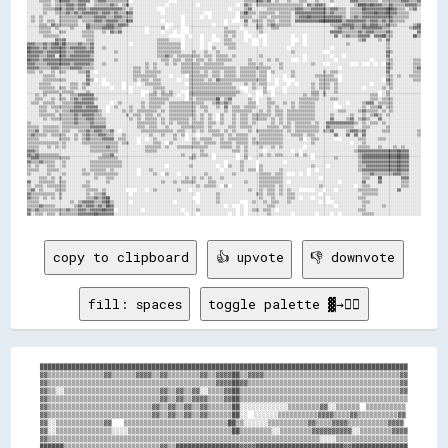
copy to clipboard
👍 upvote
👎 downvote
fill: spaces
toggle palette ▓→✊🏽
████████████████████████████████████████████████████████████████████████████████████████████

▓▓▒▒▒▒▒▒▒▒▒▒▒▒▒▒▓▓▒▒▒▒▒▒▓▓▓▓▒▒▓▓▒▒▒▒▒▒▒▒▓▓▒▒▓▓▓▓██▒▒▓▓▓▓▒▒▒▒▒▒▒▒▒▒▒▒▒▒▒▒▒▒▒▒▒▒▒▒▒▒▒▒▒▒▒▒▒▒▓▓

▓▓▒▒▒▒▒▒▒▒▒▒▒▒▒▒▒▒▒▒▒▒▒▒▒▒▒▒▒▒▒▒▒▒▒▒▒▒▒▒▒▒▒▒▓▓▓▓██▓▓▒▒▒▒▒▒▒▒▒▒▒▒▒▒▒▒▒▒▒▒▒▒▒▒▒▒▒▒▒▒▒▒▒▒▒▒▒▒▓▓

▓▓▒▒░░▒▒▒▒▒▒▒▒▒▒▒▒▒▒▒▒▒▒▒▒▒▒▒▒▓▓▒▒▓▓▒▒▓▓░░▒▒▒▒▓▓██▒▒▒▒▒▒▒▒▒▒▒▒▒▒▒▒▒▒▒▒▒▒▒▒▒▒▒▒▒▒▒▒▒▒▒▒▒▒▒▒▓▓

▓▓▒▒▒▒▒▒▒▒▒▒▒▒▒▒▒▒▒▒▒▒▒▒▒▒▒▒▒▒▓▓▒▒▓▓▒▒▓▓▓▓▒▒▒▒▓▓██▒▒▒▒▒▒▒▒▒▒▒▒▒▒▒▒▒▒▒▒▒▒▒▒▒▒▒▒▒▒▒▒▒▒▒▒▒▒▒▒▒▒

▓▓▒▒▒▒▒▒▒▒▒▒▒▒▒▒▒▒▒▒▒▒▒▒▒▒▒▒▓▓▒▒▓▓▒▒▓▓▒▒▓▓▒▒▒▒▒▒██░░░░░░░░░░░░▒▒▒▒▒▒▒▒▓▓░░▒▒▒▒▒▒  ▒▒▒▒▒▒▒▒▒▒

▓▓▒▒▒▒▒▒▒▒▒▒▒▒▒▒▒▒▒▒▒▒▒▒▒▒▒▒▓▓▒▒▓▓▒▒▓▓▒▒▓▓▒▒▒▒▒▒██░░  ░░░░░░▒▒▒▒▒▒▒▒▒▒▓▓▓▓▒▒▒▒▓▓▒▒▒▒▒▒▒▒▒▒▓▓

▓▓░░▒▒▒▒▒▒▒▒▒▒▒▒▓▓    ▒▒▒▒▒▒▒▒▒▒▒▒▒▒▒▒▒▒▒▒▒▒▒▒▒▒██▒▒░░░░░░▒▒▒▒▒▒▒▒▒▒▓▓▒▒▒▒▓▓▓▓▒▒▒▒▒▒▒▒▒▒▓▓▓▓

▓▓░░▒▒▒▒▒▒▒▒▒▒▒▒▒▒░░░░▒▒▒▒▒▒▒▒▒▒▒▒▒▒▒▒▒▒▒▒▒▒▒▒▒▒██▒▒▒▒▒▒▒▒░░▒▒▒▒▒▒▒▒▓▓▓▓▓▓▓▓▓▓░░▒▒▒▒▒▒▒▒▓▓▓▓

▓▓▒▒▒▒▒▒▒▒▒▒▒▒▒▒▒▒▒▒▒▒▒▒▒▒▒▒▒▒▒▒▒▒▒▒▒▒▒▒▒▒▒▒▒▒▒▒▒▒▒▒▒▒▒▒▒▒▒▒▒▒▒▒▒▒▒▒▒▒░░░░▒▒▒▒▒▒▒▒▒▒▒▒▒▒▒▒▒▒

██████▒▒▒▒▒▒▒▒▒▒▒▒▒▒▒▒▒▒▒▒▒▒▒▒▓▓▒▒████████████████▓▓▓▓██████████████████████▓▓██████████████
