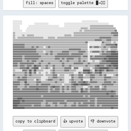
fill: spaces
toggle palette ▓→✊🏽
░░░░░░░░                                                                    ░░░░░░░░░░░░░░

░░░░░░░░              ░░░░░░░░░░░░                  ░░░░░░░░░░░░░░░░░░░░░░░░░░░░░░░░░░░░░░

░░░░░░          ░░░░░░░░░░░░░░░░░░░░░░░░░░      ░░░░░░░░░░░░░░░░░░░░░░▒▒▒▒▒▒▒▒▒▒▒▒▒▒▒▒▒▒▒▒

░░░░░░        ░░░░░░░░░░░░░░░░░░░░░░░░░░░░░░░░░░░░░░░░░░░░░░▒▒▒▒▒▒░░▒▒▒▒▒▒▒▒▒▒▒▒▒▒▒▒▒▒▒▒▒▒

░░░░░░░░    ░░░░░░░░░░░░░░░░░░░░░░░░░░░░░░░░░░░░░░░░░░░░░░▒▒░░▒▒▒▒▒▒▒▒▒▒▒▒▒▒▒▒▒▒▒▒▒▒▒▒▒▒▓▓

▒▒░░░░░░░░░░░░░░░░░░░░░░░░░░░░░░░░░░░░░░░░░░░░░░░░░░▒▒▒▒▒▒▒▒▒▒▒▒▒▒▒▒▒▒▒▒▒▒▒▒▒▒▒▒▒▒▒▒▓▓▓▓▓▓

▒▒░░░░░░▒▒░░▒▒▒▒▒▒░░░░░░░░░░░░░░░░░░░░░░░░░░▒▒▒▒▒▒░░▒▒▒▒▒▒▒▒▒▒▒▒▒▒▒▒▒▒▒▒▒▒▒▒▒▒▒▒▒▒▒▒▒▒▓▓▓▓

▒▒░░▒▒▒▒▒▒▒▒▒▒▒▒▒▒▒▒▒▒▒▒▒▒░░░░▒▒▒▒▒▒░░▒▒▒▒▒▒▒▒▒▒▒▒▒▒▒▒▒▒▒▒▒▒▒▒▒▒▒▒▒▒▒▒▒▒▒▒▓▓▓▓▓▓▓▓▓▓▒▒▒▒▒▒

▒▒▒▒▒▒▒▒▒▒▒▒▒▒▒▒▒▒▒▒▒▒▒▒▒▒▒▒▒▒▒▒▒▒▒▒▒▒▒▒▒▒▒▒▒▒▒▒▒▒▒▒▒▒▒▒▒▒▒▒▒▒▒▒▒▒▒▒▒▒▓▓▓▓▓▓▒▒▒▒▓▓▓▓▒▒▒▒▒▒

▒▒▒▒▒▒▒▒▒▒▒▒▒▒▒▒▒▒▒▒▒▒▒▒▒▒▒▒▒▒▒▒▒▒▒▒▒▒▒▒▒▒▒▒▒▒▒▒▒▒▒▒▒▒▒▒▒▒▒▒▒▒▓▓░░░░░░░░░░░░▓▓▒▒▒▒▒▒░░▒▒░░

▓▓▓▓▓▓▓▓▓▓▒▒▒▒▒▒▒▒▒▒▒▒▒▒▒▒▒▒▒▒▒▒▒▒▒▒▒▒▒▒▒▒▒▒▒▒▒▒▒▒▒▒▒▒▒▒▒▒▒▒▒▒▒▒  ░░░░░░░░░░▒▒▒▒▓▓▓▓▓▓▓▓██

▓▓▓▓▓▓▓▓▓▓▒▒▒▒▒▒▓▓▒▒▓▓▒▒▒▒░░▒▒▓▓▒▒▒▒▒▒▒▒▒▒▒▒▒▒▒▒▒▒▒▒▒▒▒▒▒▒▒▒▒▒▒▒  ▓▓▒▒▓▓▓▓▒▒▒▒▓▓▒▒▒▒▓▓▓▓▓▓

▓▓▓▓▓▓▓▓▓▓▓▓▓▓▓▓▓▓▓▓▒▒▒▒▒▒▒▒▒▒▒▒▒▒▒▒▒▒▒▒▒▒▒▒▒▒▒▒▓▓▓▓▓▓▓▓▓▓▒▒▒▒▒▒  ░░░░░░░░░░▒▒▒▒▒▒░░▒▒▒▒▒▒

▓▓▓▓▓▓▓▓▓▓▓▓▓▓▓▓▓▓▓▓▒▒▒▒▒▒░░▒▒▒▒▓▓▒▒▒▒▒▒▒▒▓▓▓▓▓▓▒▒▒▒▒▒▒▒▓▓▓▓▓▓▒▒░░▒▒▓▓▓▓▓▓▒▒▓▓▒▒▓▓▓▓████▓▓

▓▓▓▓▓▓▓▓▓▓▓▓▓▓▓▓▓▓▓▓▓▓▒▒▒▒▒▒▓▓▒▒▓▓▒▒▒▒▓▓▓▓▓▓▓▓▓▓▒▒▓▓▓▓▓▓▓▓▓▓▒▒▒▒░░░░░░░░░░▒▒▓▓▓▓▓▓▓▓██████

▓▓▓▓▓▓▓▓▒▒▓▓▓▓▓▓▓▓▓▓▓▓▓▓▒▒▒▒▒▒▒▒▒▒▒▒▓▓▓▓▓▓▓▓▓▓▓▓▓▓▓▓▓▓▓▓▓▓▒▒▓▓▓▓░░▓▓▒▒▓▓▓▓▓▓▓▓▓▓██████████

▓▓▓▓▓▓▓▓▒▒▓▓▓▓▓▓▓▓▓▓▓▓▒▒▒▒▒▒▒▒▒▒▒▒▒▒▓▓▓▓▒▒▓▓▒▒▓▓▓▓▓▓▒▒▒▒▓▓▒▒▒▒▒▒░░▓▓▓▓▓▓▓▓▓▓▓▓██▓▓████████

▓▓▓▓▓▓▓▓▒▒▒▒▓▓▒▒▓▓▓▓▒▒▒▒▓▓▒▒▒▒▒▒▒▒▒▒▒▒▒▒▓▓▒▒▒▒▓▓▒▒▒▒▒▒▒▒▓▓▒▒▓▓▒▒░░░░▒▒░░░░▒▒▓▓▓▓██████████

▓▓▓▓▒▒▓▓▓▓▓▓▓▓▓▓▓▓▒▒▒▒▓▓▒▒▒▒▒▒▓▓▒▒▒▒▒▒▒▒▒▒▓▓▒▒▒▒▒▒▒▒▓▓▓▓▓▓▓▓▒▒▒▒▓▓▒▒▒▒▒▒▒▒▓▓▓▓▓▓▓▓▓▓██████

▓▓▓▓▒▒▓▓▓▓▒▒▓▓▓▓▒▒██▓▓▓▓▒▒▒▒▓▓▒▒▒▒▓▓▒▒▒▒▒▒▓▓▒▒▒▒▓▓▒▒▒▒▒▒▒▒▒▒▒▒▓▓▒▒▒▒▒▒▓▓██▓▓▓▓▒▒▓▓██▓▓████

▒▒▒▒▒▒▓▓▓▓▓▓██▒▒▓▓████░░▒▒▒▒▓▓▒▒░░▓▓▒▒▒▒▒▒▒▒▓▓▓▓▓▓░░▓▓▓▓░░░░▒▒▒▒▒▒░░▒▒▓▓▓▓████████▓▓▓▓▓▓██

▒▒░░░░░░▓▓▓▓▒▒██▒▒██▒▒▒▒▒▒░░░░░░▒▒▓▓▒▒▒▒▒▒▒▒▓▓▓▓▒▒▒▒▒▒░░░░░░██████▒▒░░██▓▓██▓▓▒▒██▓▓▓▓▒▒▒▒

▒▒▒▒▒▒▒▒▒▒▓▓▒▒██▒▒▓▓░░▒▒░░░░▒▒░░▒▒▓▓▒▒▒▒▒▒▒▒▒▒▒▒▒▒▒▒░░░░▓▓▒▒▓▓▓▓██▓▓▒▒▓▓▓▓██▒▒▒▒▒▒▒▒▒▒▒▒▒▒

▓▓▒▒▒▒▒▒▒▒▓▓▒▒▓▓▒▒▒▒▒▒▒▒▒▒░░▒▒▒▒▒▒▓▓▓▓░░▒▒▒▒░░░░▒▒▓▓▒▒▒▒▓▓▓▓░░▒▒▒▒▓▓▓▓▒▒▒▒▓▓▒▒▓▓░░░░░░▒▒▓▓

▒▒▒▒▓▓▒▒▓▓▓▓▒▒▒▒▒▒▒▒▒▒▒▒░░░░░░▒▒▒▒▓▓▓▓▒▒▒▒▒▒░░░░░░▓▓▒▒▒▒▓▓▓▓▒▒▒▒▒▒▓▓▓▓▒▒▒▒▒▒▒▒▓▓▓▓▓▓▒▒▒▒▒▒

▒▒▒▒▓▓▓▓▓▓▓▓▒▒▒▒▒▒░░▓▓▒▒░░░░▒▒▓▓▓▓▒▒▒▒▒▒▓▓▒▒░░░░▒▒▓▓▒▒▒▒▒▒▓▓░░░░░░▓▓▒▒▒▒▒▒▒▒▒▒▓▓▒▒▒▒▒▒▒▒▒▒

▓▓▓▓▓▓▒▒▒▒██▒▒▒▒▒▒▒▒▓▓▓▓▒▒▒▒▒▒▒▒▒▒▒▒▓▓▒▒▒▒▒▒░░░░▒▒▓▓▓▓▒▒▓▓▓▓██▓▓▒▒▓▓▓▓▓▓▒▒▒▒▒▒▓▓▓▓▓▓▒▒▓▓▒▒

▓▓▓▓▓▓▒▒▒▒▓▓▓▓▒▒▒▒▒▒▓▓▒▒▓▓▓▓▓▓▓▓▒▒▒▒▒▒▒▒▒▒░░▒▒▒▒▒▒▓▓████▓▓██████▓▓▒▒▒▒▒▒▒▒▒▒▓▓▓▓▓▓▓▓▓▓▒▒▒▒

▓▓▓▓▒▒▒▒▒▒▓▓▒▒▓▓▓▓▓▓▓▓▓▓▓▓▓▓▓▓▒▒▓▓██▓▓▓▓▒▒▓▓▒▒▓▓▒▒▓▓▓▓▒▒▒▒▒▒░░░░▒▒▓▓▒▒▓▓▓▓░░▒▒▓▓▒▒▒▒▒▒▒▒▒▒

▓▓▓▓▓▓▒▒▓▓▓▓▓▓▓▓▓▓▓▓██▓▓▓▓▓▓▓▓▒▒▓▓▒▒▓▓▓▓▒▒▓▓▒▒▓▓▒▒▓▓▓▓▒▒▒▒██▒▒▓▓▒▒▓▓▓▓▓▓▓▓▒▒▓▓▓▓▒▒▒▒▒▒▒▒▒▒

▓▓▓▓▓▓▓▓▓▓▓▓▓▓▓▓▓▓▓▓▓▓▓▓▓▓▓▓▓▓▒▒▓▓▓▓▓▓▓▓▒▒▓▓▒▒▒▒▒▒▓▓▓▓▓▓▒▒██▓▓▓▓▒▒▓▓▓▓▓▓▓▓▓▓▓▓▓▓▓▓▓▓██▓▓▒▒

▓▓▓▓▓▓▓▓▓▓▓▓▓▓▓▓▓▓▓▓▓▓▓▓▓▓▓▓▓▓▓▓▓▓▓▓▓▓▓▓▓▓▓▓▓▓▓▓▓▓▓▓▓▓▓▓▓▓▓▓▓▓▓▓▓▓▓▓▓▓▓▓▓▓▓▓▓▓▓▓██▓▓▓▓▓▓▒▒

▓▓▓▓▓▓▓▓▓▓▓▓▓▓▓▓▓▓▓▓▓▓▓▓▒▒▓▓▓▓▓▓▓▓▓▓▓▓▓▓▓▓▓▓▓▓▓▓▓▓▓▓▓▓▓▓▓▓▓▓▒▒▓▓▒▒▓▓▓▓▓▓▓▓▓▓▓▓▓▓▓▓▓▓██▓▓▓▓

▓▓▓▓████▓▓▓▓▓▓▓▓▓▓▓▓▓▓▓▓▓▓▓▓▓▓▓▓▓▓▓▓▓▓▓▓▓▓▓▓▓▓▓▓▓▓▓▓▓▓▓▓▓▓▓▓▓▓▓▓▓▓▓▓▓▓▒▒▓▓▓▓▓▓▓▓▓▓▓▓▓▓▓▓▓▓

██████▓▓██▓▓▓▓▓▓▓▓▓▓▓▓▓▓▓▓▒▒▓▓▓▓▓▓▓▓▓▓▓▓▓▓▓▓▒▒▓▓▓▓▓▓▓▓▓▓▓▓▓▓▓▓▓▓▒▒▓▓▓▓▒▒▓▓▓▓▓▓▓▓▓▓▓▓▓▓▓▓▓▓

██████▓▓▓▓▓▓▓▓▓▓▓▓▓▓▓▓▓▓▒▒▒▒▓▓▒▒▒▒▓▓▓▓▒▒▓▓▓▓▓▓▒▒▒▒▒▒▓▓▒▒▓▓▒▒▓▓▓▓▓▓▓▓▓▓▒▒▓▓▓▓▓▓▓▓▓▓▓▓▓▓▓▓▓▓

████▓▓▓▓▓▓▓▓▓▓▓▓▒▒▓▓▓▓▓▓▒▒▒▒▓▓▓▓▒▒▒▒▓▓▒▒▒▒▒▒▓▓▒▒▒▒▓▓▓▓▒▒▓▓▓▓▓▓▓▓▒▒▓▓▓▓▒▒▓▓▒▒▓▓▓▓▓▓▓▓▓▓▓▓▓▓

copy to clipboard
👍 upvote
👎 downvote