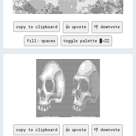
copy to clipboard
👍 upvote
👎 downvote
fill: spaces
toggle palette ▓→✊🏽
██████████████████████████████████████████████████████████████████████████████████████████████████████████████████████████████████████████████████████████████████████████████████████████████████████████████████
██████████████████████████████████████████████▓▓▓▓▓▓▓▓▓▓▓▓▓▓▓▓████████████████████████████████████████████████████████████████████████████████████████████████████▒▒░░░░░░░░░░░░▒▒████████████████████████████████
██████████████████████████████████████▓▓▓▓▓▓▓▓▓▓▓▓▓▓▒▒▒▒▒▒▒▒▓▓▓▓▓▓▓▓██████████████████████████████████████████████████████████████████████████████████████▒▒░░░░░░░░░░░░░░░░░░░░░░░░▒▒▒▒██████████████████████████
██████████████████████████████████▓▓▓▓▓▓▓▓▒▒▒▒▒▒▒▒▒▒▒▒▒▒▒▒▒▒▒▒▒▒▒▒▓▓▓▓▓▓██████████████████████████████████████████████████████████████████████████████▒▒░░░░░░░░░░░░░░░░░░░░░░░░░░░░░░▒▒▒▒▓▓██████████████████████
██████████████████████████████▓▓▓▓▓▓▒▒▒▒▒▒▒▒░░░░░░░░░░░░░░░░░░░░▒▒▒▒▒▒▒▒▓▓▓▓██████████████████████████████████████████████████████████████████████▒▒▒▒░░          ░░░░░░░░░░░░░░░░░░░░░░▒▒▒▒▒▒████████████████████
████████████████████████████▓▓▓▓▒▒▒▒▒▒▒▒░░░░░░░░░░░░░░░░░░░░░░░░░░░░░░▒▒▒▒▓▓▓▓██████████████████████████████████████████████████████████████████░░░░░░            ░░░░░░░░░░░░░░░░░░░░░░▒▒▒▒▒▒▒▒▒▒████████████████
██████████████████████████▓▓▓▓▒▒▒▒▒▒▒▒░░░░░░░░░░░░░░░░░░░░░░░░░░░░░░░░▒▒▒▒▒▒▓▓▓▓██████████████████████████████████████████████████████████████▒▒░░░░░░          ░░░░░░░░░░░░░░░░░░░░░░░░▒▒▒▒▒▒▒▒▒▒▒▒██████████████
████████████████████████▓▓▓▓▒▒▒▒▒▒▒▒░░░░░░░░░░          ░░░░░░░░░░░░░░░░▒▒▒▒▒▒▓▓▓▓▓▓████████████████████████████████████████████████████████▒▒░░░░░░          ░░░░░░░░░░░░░░░░░░░░░░░░░░▒▒▒▒▒▒▒▒▒▒▒▒▓▓████████████
██████████████████████▓▓▓▓▓▓▒▒▒▒▒▒░░░░░░░░              ░░░░░░░░░░░░░░░░░░░░▒▒▒▒▒▒▓▓▓▓████████████████████████████████████████████████████▒▒░░░░░░░░░░    ░░░░░░░░░░░░░░░░░░░░░░░░░░▒▒▒▒▒▒▒▒▒▒▒▒▒▒▒▒▒▒▓▓██████████
██████████████████████▓▓▒▒▒▒▒▒░░░░░░░░░░              ░░░░░░░░░░░░░░░░▒▒▒▒▒▒▒▒▒▒▒▒▒▒▓▓▓▓██████████████████████████████████████████████████▒▒░░░░░░░░░░░░░░░░░░░░░░░░░░░░░░░░░░░░▒▒▒▒▒▒▒▒▒▒▒▒▒▒▒▒▒▒▓▓▓▓▓▓▓▓████████
████████████████████▓▓▓▓▒▒▒▒░░░░░░░░░░              ░░░░░░░░░░░░░░▒▒▒▒▒▒▒▒██████▒▒▒▒▒▒▓▓██████████████████████████████████████████████▓▓▒▒▒▒░░░░░░░░░░░░░░░░░░░░░░░░░░░░░░▒▒▒▒▒▒▒▒▒▒▒▒▒▒▒▒▓▓████████▓▓▓▓▓▓████████
██████████████████▓▓▒▒▒▒░░░░░░░░                  ░░░░░░░░░░░░▒▒▒▒▒▒████▓▓▒▒▒▒██▒▒▒▒▒▒▓▓▓▓████████████████████████████████████████████▒▒▒▒▒▒▒▒░░░░░░░░░░░░░░░░░░░░▒▒▒▒▒▒▒▒▒▒▒▒▒▒▒▒▒▒▒▒▒▒████▓▓▓▓▓▓▓▓▓▓▓▓▓▓▓▓██████
████████████████▓▓▓▓▒▒░░░░░░                      ░░░░░░▒▒▒▒▒▒▒▒████▒▒▒▒▒▒▒▒▒▒▒▒▒▒░░▒▒▒▒▓▓▓▓████████████████████████████████████████▒▒▒▒▒▒▒▒▒▒▒▒░░░░░░░░░░░░░░▒▒▒▒▒▒▒▒▒▒▒▒▒▒▒▒▒▒▒▒▒▒▓▓██▓▓▓▓▓▓▓▓▓▓▓▓▓▓▓▓▓▓▓▓▓▓████
██████████▓▓▓▓▒▒▒▒░░░░░░░░          ░░░░░░░░░░░░░░░░░░░░▒▒▒▒▒▒▒▒██▒▒▒▒▒▒▒▒▒▒▒▒▒▒▒▒░░░░▒▒▒▒▓▓██████████████████████████████████▒▒▒▒▒▒▒▒▒▒▒▒▒▒▒▒▒▒▒▒▒▒▒▒▒▒▒▒▒▒▒▒▒▒▒▒▒▒▒▒▒▒▒▒▒▒▒▒▒▒▓▓▓▓██▓▓▓▓▓▓▓▓▓▓▓▓▓▓▓▓▓▓▓▓▓▓▓▓████
████████▓▓▓▓▒▒▒▒▒▒░░            ░░░░░░░░░░░░░░░░░░░░░░░░▒▒▒▒▒▒████▒▒▒▒▒▒░░░░░░░░░░░░░░░░▒▒▓▓▓▓██████████████████████████████▒▒▒▒░░░░░░░░░░░░░░░░░░░░░░░░░░▒▒▒▒▒▒▒▒▒▒▒▒▒▒▓▓▓▓▓▓▓▓▓▓████▓▓▓▓▓▓▓▓▓▓▓▓▓▓▓▓▓▓▓▓▓▓▓▓▓▓██
████████▓▓▓▓▓▓▒▒▒▒░░░░░░    ░░░░░░░░▒▒▒▒▒▒▒▒▒▒▒▒▒▒░░░░▒▒▒▒▒▒▒▒██▒▒▒▒▒▒░░░░░░░░░░░░░░░░░░▒▒▓▓▓▓████████████████████████████▓▓▒▒▒▒      ░░░░░░░░░░░░            ░░░░░░░░▒▒▒▒▒▒▓▓▓▓▓▓██▓▓▓▓▓▓▓▓▓▓▓▓▓▓▓▓▓▓▓▓▓▓▓▓▓▓▓▓██
██████▓▓██████▒▒▒▒▒▒░░░░░░  ░░░░▒▒▒▒▒▒▒▒▒▒▒▒▒▒▒▒▒▒▒▒░░▒▒▒▒████▒▒▒▒▒▒▒▒░░░░░░░░░░░░░░░░░░▒▒▒▒▓▓▓▓██████████████████████████▒▒▓▓▓▓▓▓▒▒▒▒▒▒░░░░▒▒▒▒▓▓▓▓▓▓▓▓▓▓▓▓▓▓▓▓▒▒▒▒░░░░▒▒▒▒▒▒████▓▓▓▓▓▓▓▓▓▓▓▓▓▓▓▓▓▓▓▓▓▓▓▓▓▓▓▓▓▓▓▓
██████▓▓██████████▒▒▒▒▒▒░░░░▒▒▒▒▒▒████████████████▒▒▒▒░░▒▒▒▒████▒▒▒▒▒▒░░░░░░░░░░░░░░░░░░▒▒▒▒▒▒▓▓██████████████████████████▒▒████████▓▓▓▓▒▒▒▒▓▓▓▓▓▓▓▓▓▓████████████▒▒▒▒▒▒░░▒▒▒▒▒▒████▓▓▓▓▓▓▓▓▓▓▓▓▓▓▓▓▓▓▓▓▓▓▓▓▓▓▓▓▓▓
██████▓▓████████████▒▒▒▒▒▒░░▒▒▒▒████████████████████▒▒░░░░▒▒██████▒▒▒▒░░░░░░        ░░░░░░▒▒▒▒▓▓██████████████████████████▓▓████████████▓▓▓▓▓▓▓▓▓▓▓▓██████████████████▓▓▒▒▒▒▒▒▒▒▓▓████▓▓▓▓▓▓▓▓▓▓▓▓▓▓▓▓▓▓▓▓▓▓▓▓▓▓▓▓
██████▓▓████████████▓▓▓▓▒▒░░▒▒▒▒██████████████████████▒▒▒▒▒▒▒▒████▒▒▒▒░░░░░░          ░░░░░░▒▒▓▓██████████████████████████▓▓██████████████▓▓▓▓▓▓▓▓▓▓██████████████████████▒▒▒▒▓▓▓▓████▓▓▓▓▓▓▓▓▓▓▓▓▓▓▓▓▓▓▓▓▓▓▓▓▓▓▓▓
████████████████████▓▓▒▒▒▒  ▒▒██████████████████████████▒▒▒▒▒▒████▒▒▒▒░░░░░░          ░░░░░░▒▒▓▓██████████████████████████▓▓▓▓████████████▒▒▒▒▓▓▓▓████████████████████████▓▓▓▓▓▓▓▓▓▓██▓▓▓▓▓▓▓▓▓▓▓▓▓▓▓▓▓▓▓▓▓▓▓▓▓▓▓▓
████████████████████▓▓▒▒░░  ▒▒██████████████████████████▒▒▒▒▒▒▓▓██▒▒▒▒░░░░░░          ░░░░░░▒▒▓▓██████████████████████████████████████████▒▒▒▒▒▒████████████████████████████▓▓▓▓▓▓▓▓██▓▓▓▓▓▓▓▓▓▓▓▓▓▓▓▓▓▓▓▓▓▓▓▓▓▓▓▓
████████████████████▒▒▒▒░░  ░░██████████████████████████▒▒▒▒▓▓▓▓██▒▒▒▒▒▒░░░░          ░░░░░░▒▒▓▓████████████████████████████████████████▒▒  ▒▒▒▒████████████████████████████▓▓▓▓▓▓▓▓██▓▓▓▓▓▓▓▓▓▓▓▓▓▓▓▓▓▓▓▓▓▓▓▓▓▓▓▓
████████████████████▒▒░░░░  ░░▒▒████████████████████████▒▒▒▒▓▓████▒▒▒▒▒▒░░░░░░      ░░░░░░▒▒▒▒▓▓██████████████████████████████████████▓▓░░  ▒▒████▓▓████████████████████████▓▓▓▓▓▓████▓▓▓▓▓▓▓▓▓▓▓▓▓▓▓▓▓▓▓▓▓▓▓▓▓▓▓▓
██████▒▒▒▒▒▒██████▒▒▒▒▒▒░░    ░░████████████████████████▒▒▓▓▓▓██████▒▒▒▒░░░░░░░░░░░░░░░░░░▒▒▒▒▓▓██████████████████████████▓▓▓▓▓▓██████░░  ▒▒▓▓██▓▓▓▓████████████████████████▓▓▓▓████████▓▓▓▓▓▓▓▓▓▓▓▓▓▓▓▓▓▓▓▓▓▓▓▓▓▓
████▒▒▒▒░░░░▒▒▒▒▒▒████▒▒░░      ░░████████████████████▒▒▓▓▓▓████████▒▒▒▒░░░░░░░░░░░░░░░░░░▒▒▒▒▓▓████████████████████████▓▓▓▓▓▓▒▒▒▒▒▒▒▒████▒▒▓▓▓▓▓▓▓▓▓▓████████████████████▓▓▓▓██████████▓▓▓▓▓▓▓▓▓▓▓▓▓▓▓▓▓▓▓▓▓▓▓▓▓▓
████▒▒░░░░░░▒▒▒▒████████▒▒░░      ▒▒██████████████▒▒▒▒▒▒▓▓██████████▒▒▒▒░░░░░░░░░░░░░░░░░░▒▒▒▒▓▓████████████████████████░░▒▒▒▒▒▒▒▒▒▒████████▓▓▓▓▓▓▓▓▓▓▓▓██████████████▓▓▓▓▓▓▓▓██████████▓▓▓▓▓▓▓▓▓▓▓▓▓▓▓▓▓▓▓▓▓▓▓▓▓▓
██▓▓▓▓▒▒░░░░▒▒▒▒██████████▒▒░░      ░░░░░░▒▒▒▒▒▒▒▒▒▒▒▒▒▒▓▓▓▓████████▒▒▒▒▒▒░░░░▒▒▒▒▒▒░░░░▒▒▒▒▓▓▓▓██████████████████████▒▒▒▒░░░░░░▒▒▒▒██████████▓▓▓▓▓▓▓▓▒▒▒▒▒▒▒▒▒▒▒▒▒▒▒▒▒▒▒▒▒▒▒▒▒▒████████▓▓▓▓▓▓▓▓▓▓▓▓▓▓▓▓▓▓▓▓▓▓▓▓▓▓
██▓▓██████▒▒▒▒████████████▒▒▒▒░░░░░░        ░░░░░░░░▒▒▒▒▒▒▒▒▒▒▓▓▓▓▒▒▒▒▒▒▒▒░░▒▒▒▒▒▒▒▒░░░░▒▒▒▒▓▓████████████████████████▒▒▓▓▓▓▓▓▒▒▒▒██████▓▓████▓▓▓▓▓▓▒▒▒▒▒▒▒▒▒▒▒▒░░░░░░░░▒▒▒▒▒▒▒▒▒▒▓▓▓▓▓▓▓▓▓▓▓▓▓▓▓▓▓▓▓▓▓▓▓▓▓▓▓▓▓▓██
██▓▓▓▓▓▓██▓▓▒▒████████████▓▓▒▒▒▒░░░░░░░░▒▒▒▒▒▒▒▒▒▒▒▒▒▒▓▓▓▓▓▓▓▓▓▓▓▓▓▓▒▒▒▒▒▒▒▒▒▒▒▒▒▒▒▒░░░░▒▒▓▓▓▓████████████████████████▒▒▓▓▓▓██▒▒▒▒██████▓▓██████▓▓▓▓▒▒▒▒▒▒▒▒░░░░░░░░░░░░░░▒▒▒▒▒▒▒▒▒▒▓▓▓▓▓▓▓▓▓▓▓▓▓▓▓▓▓▓▓▓▓▓▓▓▓▓▓▓██
██████████▓▓▒▒██████▓▓████████▒▒▒▒▒▒▒▒▒▒▒▒▒▒▒▒████████████▓▓▓▓▓▓▓▓██▒▒▒▒▒▒▒▒▒▒▓▓██▒▒░░▒▒▓▓▓▓██████████████████████████████████▒▒▒▒████▓▓▒▒████████▒▒▒▒▒▒▒▒░░░░▒▒▒▒▓▓██████████▒▒▒▒▒▒████████▓▓▓▓▓▓██▓▓▓▓▓▓▓▓▓▓████
██████████▓▓░░▒▒████▒▒▒▒██████▒▒░░░░▒▒▒▒▒▒▒▒████████████████████████████████████▒▒▒▒▒▒▓▓▓▓████████████████████████████████████▒▒░░▒▒██▓▓▒▒▒▒██████▒▒▒▒▒▒▒▒▒▒▒▒▒▒████████████████████████████████████▓▓▓▓▓▓▓▓██████
██████████▓▓░░▒▒▒▒▓▓▓▓▒▒▒▒▒▒▒▒▒▒░░░░▒▒▒▒▒▒████████▓▓▓▓▓▓▓▓▓▓▒▒▒▒▒▒▒▒▒▒▒▒▒▒████▒▒░░░░▒▒▓▓██████████████████████████████████████▒▒░░  ▓▓▓▓██▒▒▒▒▒▒▒▒▒▒▒▒▒▒▒▒▒▒▒▒▓▓████████▓▓▓▓▓▓▓▓▓▓▓▓▓▓▓▓▓▓▓▓██████▓▓▓▓▓▓▓▓████████
██████████▓▓░░▒▒▒▒████▒▒▒▒▒▒▒▒░░░░░░▒▒▒▒████▒▒▒▒▒▒▒▒▒▒▒▒▒▒▒▒▒▒▒▒░░░░░░░░░░░░░░░░░░░░▓▓████████████████████████████████████████▒▒    ▒▒████▒▒▒▒▒▒▒▒▒▒▒▒▒▒▒▒▒▒████▓▓▓▓▓▓▓▓▓▓▓▓▓▓▓▓▓▓▓▓▓▓▓▓▓▓▓▓▓▓▓▓▓▓▓▓▓▓▓▓██████████
████████▓▓▓▓▒▒░░░░▒▒▒▒▒▒▒▒▒▒░░░░░░▒▒▒▒████▒▒░░▒▒▓▓████████████▒▒░░░░░░░░░░░░░░░░░░▒▒████████████████████████████████████████▒▒░░    ░░▒▒░░░░░░▒▒▒▒▒▒▒▒▒▒▒▒████▓▓▓▓▓▓▓▓████████████▓▓▓▓▓▓▓▓▓▓▓▓▓▓▓▓▓▓▓▓████████████
████████▓▓▒▒▒▒░░░░░░░░          ░░░░░░▒▒▒▒░░▒▒▒▒██████████████▓▓▒▒▒▒▒▒▒▒▒▒▒▒▒▒▒▒▓▓██████████████████████████████████████████▒▒    ░░░░▒▒░░░░░░░░▒▒▒▒▒▒▒▒▓▓▓▓▓▓▓▓▓▓▓▓████████████████▓▓▓▓▓▓▓▓▓▓▓▓▓▓▓▓██████████████
██████▓▓▓▓▒▒▒▒░░░░░░░░          ░░░░░░▒▒▒▒▒▒▓▓▓▓██████████████████████████████████████████████████████████████████████████▒▒▒▒▒▒▒▒░░▒▒▒▒░░░░░░░░░░░░▒▒▒▒▓▓▓▓▓▓▓▓▓▓▓▓██████████████████████████████████████████████
██████▓▓████▓▓▒▒▒▒▒▒▒▒▒▒▒▒▒▒▒▒▒▒▒▒▒▒▒▒▒▒▓▓▓▓██████████████████████████████████████████████████████████████████████████████▓▓████▓▓▒▒▒▒▒▒░░▒▒▒▒░░░░▒▒▒▒▒▒▓▓▓▓▓▓▓▓██████████████████████████████████████████████████
████▓▓▓▓▒▒▒▒██▓▓████▓▓▓▓▓▓▓▓▓▓▓▓▓▓██████████▒▒▒▒████████████████████████████████████████████████████████████████████████▓▓▓▓▒▒▒▒██▓▓██████▓▓▒▒▒▒▒▒▒▒▒▒██████████▓▓▓▓██████████████████████████████████████████████
████▒▒▓▓░░░░▓▓████▒▒▒▒▓▓████████████▒▒▒▒██▒▒▒▒▒▒████████████████████████████████████████████████████████████████████████▒▒██░░▒▒▓▓██▓▓▒▒▒▒▓▓▓▓██████████▓▓▓▓██▓▓▓▓▓▓██████████████████████████████████████████████
████▒▒▓▓░░░░▒▒██▒▒░░▒▒████▒▒▒▒████▒▒▒▒▒▒████████████████████████████████████████████████████████████████████████████████▒▒██░░▒▒▒▒██▒▒▒▒▒▒████▒▒▒▒████▓▓▓▓▓▓██████████████████████████████████████████████████████
████████▒▒▒▒▒▒▓▓▒▒░░▒▒██▒▒░░░░▒▒██▒▒▒▒▒▒████████████████████████████████████████████████████████████████████████████████████▒▒▒▒▒▒▓▓▒▒▒▒▒▒██▒▒▒▒▒▒▓▓██▓▓▓▓▓▓██████████████████████████████████████████████████████
██████████████▓▓▓▓▒▒▒▒██▒▒░░░░▒▒▒▒████████████████████████████████████████████████████████████████████████████████████████████████▓▓▓▓▒▒▒▒██▒▒▒▒▒▒▓▓▓▓████████████████████████████████████████████████████████████
██████████████████████████████████████████████████████████████████████████████████████████████████████████████████████████████████████████████████████████████████████████████████████████████████████████████████
██████████████████████████████████████████████████████████████████████████████████████████████████████████████████████████████████████████████████████████████████████████████████████████████████████████████████
██████████████████████████████████████████████████████████████████████████████████████████████████████████████████████████████████████████████████████████████████████████████████████████████████████████████████
████████████████████████████████████████████████████████████████████████████████████████████████████████████████▓▓████████████████████████████████████████████████████████████████████████████████████████████████
████████████████▓▓▓▓▓▓▓▓▒▒▒▒▓▓▒▒▒▒▒▒▒▒▓▓▒▒▒▒▒▒██▓▓▒▒██▒▒▒▒▒▒▒▒▓▓▒▒▒▒▓▓▒▒▓▓▒▒███████
copy to clipboard
👍 upvote
👎 downvote