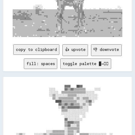
copy to clipboard
👍 upvote
👎 downvote
fill: spaces
toggle palette ▓→✊🏽
                                ▓▓▓▓    ██▓▓                        

                      ░░░░      ▓▓▒▒▓▓▒▒▒▒▒▒▒▒      ░░░░            

                      ░░░░░░  ▒▒▒▒▒▒▒▒▒▒▒▒▒▒▒▒░░░░░░                

                      ░░▒▒░░░░░░░░▒▒▒▒▒▒░░░░░░░░░░░░░░              

                        ▒▒░░▒▒▒▒▒▒▒▒▒▒░░▒▒░░▒▒▒▒░░░░░░              

                          ████▒▒▒▒▒▒▒▒▒▒░░░░░░▒▒▓▓░░                

                            ▓▓▒▒▓▓▒▒▓▓▒▒▒▒░░▒▒░░▒▒                  

                            ░░▓▓▒▒▓▓▓▓▓▓▓▓▒▒░░░░                    

                              ▒▒▒▒░░░░░░░░░░░░░░                    

                              ░░░░░░░░░░░░░░░░                      

                                ░░░░░░░░░░  ░░                      

                                ▓▓░░░░░░░░░░                        

                                ▒▒▓▓▓▓▒▒▒▒                          

                                ▒▒▓▓░░░░▒▒                          

                                ░░▒▒▒▒▒▒▒▒                          

                    ░░░░▒▒▒▒▒▒▒▒░░▒▒▒▒░░▒▒                          

░░▒▒░░      ░░░░░░▒▒░░▒▒▒▒▒▒▒▒▒▒░░▒▒▒▒░░  ▒▒▒▒▒▒░░░░░░░░░░░░  ░░    
