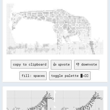
░░░░░░░░░░░░░░░░                                                                                                                                                                                              
░░░░░░░░░░░░░░░░                                                                                                                                                                                              
░░░░░░░░░░░░░░                                                                                                                                                                                                
░░░░░░░░░░░░░░                                                                                                                                                                                                
░░░░░░░░░░░░░░                                                                                                                                                                                                
░░░░░░░░░░                                                                                                                                                                                                    
░░░░░░░░░░                                                                                          ░░░░░░░░▒▒▒▒▒▒▒▒▓▓▒▒                                                                                      
░░░░░░░░░░░░                                                    ░░░░░░░░░░░░░░▒▒░░░░▒▒▒▒▒▒▒▒▒▒▒▒▒▒▒▒▒▒░░░░▒▒▒▒▒▒▒▒▒▒▒▒▒▒▒▒▒▒                                                                                  
░░░░░░░░░░░░                        ░░░░░░░░░░▒▒▒▒▒▒▒▒▒▒▒▒▒▒▒▒▒▒▒▒▒▒▒▒▒▒▒▒▒▒▒▒░░░░░░░░░░░░░░░░░░░░▒▒░░▒▒▒▒░░░░▒▒▒▒░░▒▒▒▒▒▒▒▒▒▒░░                                                                              
░░░░░░░░░░    ░░  ░░        ▒▒▓▓▓▓▓▓▒▒▓▓▒▒▒▒▒▒▒▒▒▒▒▒░░░░░░░░░░▒▒░░▒▒▒▒▒▒▒▒░░▒▒▓▓▓▓▓▓▓▓▓▓▓▓  ▓▓▓▓▓▓▒▒▒▒▓▓▒▒▒▒▒▒▒▒░░▒▒▒▒▓▓▒▒▒▒▒▒░░▒▒                                                                            
░░░░░░░░  ░░▒▒░░░░  ░░▒▒▒▒▒▒░░▒▒░░░░▒▒▒▒▒▒  ▒▒▓▓▓▓▓▓  ▓▓▓▓▓▓▓▓▓▓  ▓▓▓▓▓▓▓▓▓▓  ▓▓▓▓▓▓▓▓▓▓▓▓░░▓▓▓▓▒▒░░░░▓▓▒▒▒▒▒▒▒▒  ▒▒▒▒▒▒▒▒▓▓░░▒▒░░▒▒▒▒                                                                        
░░░░░░░░    ▓▓▒▒  ▒▒░░░░░░▒▒▒▒░░▒▒▒▒▒▒▓▓▓▓  ▒▒▒▒▒▒▓▓  ▒▒▒▒▒▒▒▒▒▒  ▒▒▒▒▒▒▒▒▒▒▒▒░░▒▒░░▒▒▒▒▒▒  ▒▒▒▒▓▓▒▒▒▒░░▒▒▒▒  ▒▒▓▓▒▒░░▒▒▒▒▒▒░░▓▓▒▒░░▒▒▒▒░░                                                                    
░░░░░░░░    ▒▒▒▒▒▒▒▒░░░░░░  ░░░░▒▒▓▓  ▒▒▒▒  ▒▒▒▒▒▒▓▓░░▓▓▓▓▒▒▒▒▒▒  ▓▓▓▓▓▓▓▓▓▓▒▒  ▒▒▒▒▒▒▒▒▒▒░░▒▒▒▒▒▒▒▒▒▒▒▒░░▒▒▒▒▒▒▓▓▒▒░░▒▒▒▒░░░░▒▒▒▒░░▒▒▒▒░░▒▒▒▒░░                                                              
░░░░░░░░    ░░░░▒▒░░░░░░            ░░▓▓▓▓▒▒  ░░░░░░░░▒▒▓▓▓▓▒▒░░  ▒▒▓▓▒▒░░░░▒▒▓▓  ▓▓▓▓░░    ▒▒▒▒▒▒▒▒▒▒░░▒▒▒▒▒▒▒▒▒▒▒▒▒▒░░░░▒▒▒▒▒▒░░░░▓▓▓▓▒▒▒▒▒▒▒▒▒▒▒▒▒▒▒▒▒▒░░                                                  
░░░░░░░░    ░░░░░░  ░░░░░░▒▒░░▒▒  ▒▒▓▓░░▓▓░░▒▒▓▓▓▓░░▓▓▓▓  ░░▒▒▓▓▓▓░░  ▒▒▓▓▓▓▓▓▓▓▒▒  ░░▒▒▒▒▒▒░░░░▒▒▒▒▒▒  ▒▒▒▒▒▒░░▒▒▒▒▒▒▒▒░░▒▒▒▒▒▒▒▒░░▓▓▓▓▒▒░░▒▒▒▒▒▒▒▒▒▒▒▒▒▒▓▓▓▓▓▓▒▒▒▒░░                                        
░░░░░░░░  ▒▒░░░░  ░░░░░░▒▒▒▒▒▒▒▒    ▒▒░░  ░░▓▓▓▓▓▓░░▓▓▓▓▓▓▒▒▓▓▓▓▓▓░░░░▒▒▓▓▓▓▓▓▓▓▓▓  ▒▒▒▒▒▒▒▒▒▒▒▒░░░░  ░░▒▒▓▓▒▒▒▒░░▒▒▒▒▒▒░░▒▒▒▒▒▒▓▓░░▒▒▓▓▒▒░░▒▒▒▒▒▒▒▒▒▒▒▒▓▓▓▓▓▓▒▒░░▒▒▒▒░░                                      
░░░░      ▓▓▒▒░░██  ░░▒▒░░▒▒▒▒░░░░      ░░░░▒▒▒▒░░▒▒░░▒▒░░░░▓▓▒▒  ▓▓▓▓▓▓░░▒▒▓▓▓▓▓▓  ░░▒▒▓▓▓▓▓▓▓▓  ▒▒▓▓▓▓░░▒▒▓▓▒▒░░▒▒▒▒▒▒░░░░▒▒▒▒▒▒▒▒▒▒▒▒▒▒▒▒▒▒▒▒▓▓▓▓░░▒▒▒▒▒▒░░▒▒░░▒▒░░░░▒▒                                    
░░░░░░    ▒▒░░▒▒░░░░░░▒▒▒▒▒▒░░                                  ░░▒▒▒▒▓▓▓▓  ░░▒▒░░░░▓▓▓▓▓▓▒▒▒▒▒▒░░▓▓▓▓▓▓▒▒▒▒▒▒▒▒▒▒░░░░░░▒▒▒▒▒▒▒▒▒▒▒▒▒▒░░▒▒▒▒▒▒░░▒▒▒▒░░▒▒▒▒▒▒▓▓░░▓▓▓▓▓▓░░▒▒▒▒                                  
░░░░░░░░  ░░░░░░░░░░▒▒▓▓▒▒                                                      ░░░░░░▒▒▓▓▓▓▓▓▓▓░░▓▓▓▓▓▓▒▒░░▒▒░░▒▒▒▒▒▒▒▒░░▓▓▓▓▒▒▒▒▒▒▒▒░░▒▒▓▓▓▓░░▓▓▓▓░░▒▒░░▒▒▒▒░░▓▓▒▒▒▒▒▒▒▒▒▒▒▒                                
░░░░░░      ░░▒▒▒▒░░▒▒▒▒░░                                                                  ░░░░▒▒░░▓▓▓▓▒▒░░▓▓▒▒▒▒▒▒▒▒▒▒▓▓░░▓▓▓▓▓▓▒▒▒▒▒▒▒▒░░▒▒░░▒▒▒▒░░▒▒▒▒▒▒▒▒░░░░▒▒▒▒▒▒▒▒▒▒▒▒░░                              
░░░░░░      ░░░░▓▓▒▒▒▒▒▒                                                                        ░░▒▒▓▓▓▓▒▒▒▒▒▒░░▒▒▒▒▒▒▒▒▒▒░░▓▓▓▓▒▒▒▒▒▒▒▒▒▒░░▓▓▒▒▒▒▒▒░░▒▒▒▒▒▒▒▒▒▒▒▒▒▒░░▒▒▓▓▒▒▒▒░░                              
░░░░        ░░▒▒░░░░▒▒░░                                                                              ▓▓░░▒▒▒▒░░▒▒▒▒▒▒▒▒▒▒▒▒▒▒░░░░▒▒▒▒▒▒▒▒▒▒▒▒▒▒▒▒░░░░░░▒▒░░░░▒▒▒▒▒▒▒▒▒▒▓▓░░▒▒▒▒▒▒                            
░░░░        ▒▒░░░░░░░░                                                                                ░░▒▒▒▒▒▒▒▒░░▒▒▒▒▒▒  ▓▓▓▓▓▓▒▒▒▒▒▒  ░░▒▒▒▒▒▒▒▒░░▒▒▒▒  ▒▒▒▒▒▒▒▒▒▒▒▒░░▒▒▒▒▓▓░░▒▒                            
░░░░        ▒▒▒▒░░░░                                                                                ▒▒▒▒▒▒▒▒▒▒▒▒  ▒▒▒▒  ▒▒▓▓▓▓▓▓▒▒▒▒▒▒▓▓▒▒░░▒▒▒▒▒▒░░▒▒▒▒░░▒▒▒▒▒▒░░▒▒▒▒▒▒░░▒▒▒▒░░░░                            
░░░░░░    ░░▓▓░░░░                                                                                ░░  ▒▒▒▒▒▒▒▒░░▒▒░░  ▒▒▒▒▓▓▓▓▓▓░░▓▓░░▓▓▒▒░░░░  ░░▒▒░░░░░░▒▒░░░░░░░░▒▒░░▒▒▒▒░░▒▒░░░░                          
░░░░░░    ░░▓▓▒▒▒▒                                                                                ░░  ▒▒▒▒▒▒▒▒░░▒▒▒▒▒▒░░▒▒▓▓▓▓▓▓░░▓▓▒▒░░▓▓░░▒▒▒▒▒▒░░▒▒▒▒▒▒░░▒▒▒▒▒▒▒▒▒▒░░▒▒▒▒▒▒▓▓░░▒▒                          
░░░░░░░░    ▓▓▓▓▓▓                                                                                ░░░░░░░░▒▒  ▒▒▒▒▒▒▒▒  ▒▒▓▓▒▒▒▒▒▒▓▓▓▓▒▒░░▓▓▒▒▓▓▒▒░░▒▒▒▒▒▒▒▒▒▒▒▒░░▒▒▒▒░░▒▒▒▒▒▒▒▒░░░░                          
░░░░░░░░░░░░██░░                                                                                    ▒▒▒▒▒▒░░░░▒▒▒▒▒▒▒▒▒▒░░▒▒▒▒░░▓▓▓▓▓▓▒▒  ▒▒▓▓▒▒▒▒▒▒░░▒▒░░░░░░░░░░░░  ░░░░▒▒▒▒▓▓░░▒▒                          
░░░░░░░░░░░░░░                                                                                      ▒▒▒▒▓▓▒▒░░░░▒▒▒▒▒▒▒▒░░      ▒▒▓▓░░▒▒▓▓▒▒▒▒▒▒░░░░▒▒░░▒▒░░▒▒▒▒▒▒░░▒▒░░░░░░░░▓▓░░░░                          
░░░░░░░░░░                                                                                            ▓▓▒▒░░▒▒▒▒░░▒▒▒▒▒▒░░░░░░  ░░░░▓▓▓▓▓▓▓▓░░▓▓▒▒░░▒▒▒▒▒▒▒▒░░▒▒░░░░░░░░▒▒░░▒▒▒▒░░░░                          
░░░░░░░░░░                                                                                            ░░▒▒░░▒▒▒▒░░░░░░░░░░░░░░    ▒▒▓▓▓▓▓▓░░▓▓▒▒▒▒░░▒▒▒▒░░▒▒░░░░░░░░░░░░░░░░▒▒▒▒░░░░                          
░░░░░░░░░░                                                                                              ░░░░▒▒▒▒░░▒▒▒▒░░░░      ░░  ▒▒▒▒▒▒▒▒▒▒▒▒░░░░▓▓▒▒▒▒▒▒▒▒░░░░▒▒░░░░░░░░▒▒░░  ░░                          
░░░░░░░░░░░░                                                                                              ░░░░  ▒▒░░  ░░░░░░░░░░░░░░░░▒▒▒▒▒▒░░░░▒▒▒▒██░░░░▒▒▒▒░░░░░░░░░░░░▒▒▒▒▒▒  ░░                          
░░░░░░░░░░░░                                                                                              ░░▒▒░░▒▒░░░░░░░░░░  ░░░░░░░░▒▒▒▒▒▒▒▒▒▒▓▓▒▒  ░░░░▒▒░░░░░░░░░░▒▒  ░░▒▒▓▓  ░░                          
░░░░░░░░░░░░                                                                                              ░░▒▒░░▒▒░░░░░░▓▓░░░░░░▓▓▓▓▒▒▓▓▒▒▒▒░░          ▒▒░░  ░░░░░░░░▒▒░░▒▒▒▒▓▓  ░░                          
░░░░░░░░░░░░░░                                                                                            ░░▒▒▒▒░░░░▒▒░░██▓▓░░▓▓▓▓▓▓▒▒                    ░░░░░░░░░░░░░░░░░░░░░░  ░░                          
░░░░░░░░░░░░░░                                                                                            ░░▒▒░░▒▒░░░░  ░░▓▓▓▓▒▒░░░░▒▒                    ▒▒░░░░░░  ░░░░░░░░░░░░░░                  ░░        
░░░░░░░░░░░░░░░░                                                                                              ░░▒▒▒▒░░    ▒▒▒▒░░░░░░░░                      ░░░░░░░░░░░░░░░░░░░░▒▒░░      ░░        ░░        
░░░░░░░░░░░░░░░░                                                                                            ▓▓▒▒░░░░░░      ▒▒░░░░░░░░░░                    ▒▒░░░░    ░░░░░░░░░░░░░░      ░░░░    ░░          
░░░░░░░░░░░░░░░░                                                                                            ▓▓▓▓▒▒  ▒▒      ▒▒▒▒░░░░  ░░                      ▒▒░░░░░░░░░░░░░░  ░░░░░░        ░░░░░░        ░░
░░░░░░░░░░░░░░░░░░                                            ░░░░                                          ▒▒▒▒▒▒  ░░        ▒▒▒▒░░  ░░    ░░░░░░░░░░░░░░    ░░    ░░░░░░░░░░░░▒▒██▓▓▓▓░░    ░░▒▒░░        ░░
░░░░░░░░░░░░░░░░░░░░            ░░                            ░░▒▒░░                                      ░░▓▓  ░░▒▒░░        ░░░░      ░░    ▒▒▒▒▒▒░░░░░░░░░░░░░░░░░░░░░░░░░░  ▒▒████▓▓░░░░░░░░▒▒░░░░░░░░░░░░
░░░░░░░░░░░░░░░░░░  ░░░░  ░░    ░░░░    ░░░░                  ░░▒▒░░░░                  ░░░░            ░░▒▒▓▓▒▒░░░░░░  ░░░░  ░░░░▒▒░░░░░░░░░░░░▒▒▒▒░░░░░░░░░░░░░░        ░░▒▒░░▓▓▓▓▓▓▓▓▒▒░░░░░░░░░░░░░░░░░░░░
░░░░░░░░░░░░░░░░░░░░░░░░░░▒▒▒▒▒▒░░░░░░░░▒▒▒▒░░    ░░      ░░░░░░▒▒░░░░      ░░▒▒▒▒▒▒▒▒▒▒▒▒░░        ░░░░░░▒▒▓▓▒▒▒▒░░░░░░░░░░░░░░░░  ░░░░░░░░░░░░░░░░░░░░░░░░░░░░░░░░░░  ░░░░░░▒▒▒▒██████▓▓░░▒▒░░░░░░░░░░░░░░░░
░░░░░░░░░░░░░░░░░░░░░░░░░░▒▒▒▒▒▒░░▒▒▒▒▒▒▓▓▒▒░░░░░░░░░░░░    ▒▒░░▒▒▒▒░░░░░░  ░░▓▓▓▓▓▓▓▓▓▓▒▒░░░░░░░░░░░░░░░░░░▒▒░░░░▒▒▒▒▒▒░░░░░░░░░░░░▒▒░░  ░░░░░░░░░░░░░░░░░░░░░░░░▒▒░░░░░░▒▒░░░░▒▒▓▓██▓▓░░░░░░░░░░░░░░░░░░░░░░
░░░░░░▒▒▒▒░░░░░░░░░░▒▒▒▒▒▒▒▒▓▓▒▒▒▒▒▒▒▒▒▒▓▓▒▒░░░░░░░░░░░░░░░░▒▒░░▒▒▓▓░░░░░░░░░░▓▓▓▓▒▒▒▒▒▒▒▒░░░░░░░░░░░░░░░░░░▒▒▒▒▒▒░░░░░░░░░░░░░░░░░░░░  ░░▒▒░░░░░░░░░░░░░░░░░░░░░░░░▒▒░░░░▒▒▒▒░░  ▓▓██▓▓░░  ░░▒▒▒▒░░░░░░░░░░░░
░░▒▒▒▒▓▓▓▓▓▓▒▒▒▒▒▒▒▒▓▓▓▓▒▒▓▓▓▓▒▒▒▒▓▓▒▒▒▒▓▓▓▓░░░░░░░░░░░░░░░░▒▒▒▒▒▒▒▒░░░░░░░░▒▒▒▒▒▒░░░░░░░░░░░░░░░░░░░░░░░░░░▒▒  ▒▒▒▒░░░░░░░░░░░░░░░░▒▒▒▒░░░░░░░░░░░░░░░░░░▒▒▒▒▒▒▒▒▒▒▒▒░░░░▒▒▒▒░░░░░░██▓▓░░░░▒▒▒▒░░░░░░░░░░░░░░
░░▒▒▓▓▓▓▓▓▓▓▓▓▒▒▒▒▒▒▒▒▒▒▓▓▒▒▒▒▒▒▒▒▒▒░░▒▒▒▒▒▒░░▒▒░░░░▒▒░░░░░░▒▒▒▒▒▒▒▒░░░░░░░░░░░░▒▒░░░░░░░░░░░░░░░░░░▒▒░░░░░░▒▒▒▒  ▒▒░░░░░░░░░░░░░░░░▒▒▒▒░░░░▒▒░░░░░░░░░░░░▒▒▒▒▒▒▒▒▒▒░░▒▒░░░░░░░░░░░░██▓▓▒▒░░░░░░░░░░░░░░░░░░░░
░░░░▒▒▒▒▒▒▒▒▒▒▒▒▒▒▒▒░░░░░░░░░░░░░░░░░░░░░░░░░░▒▒▒▒▒▒▒▒▒▒▒▒░░▒▒▓▓
copy to clipboard
👍 upvote
👎 downvote
fill: spaces
toggle palette ▓→✊🏽
░░░░░░░░░░░░░░░░░░░░░░░░░░░░░░░░░░░░░░░░░░░░░░░░░░░░░░░░░░░░░░░░░░░░░░░░░░░░░░░░░░░░░░░░░░░░░░░░░░  ░░░░░░░░░░░░░░░░░░░░░░░░░░░░░░░░░░░░░░░░░░░░░░░░░░░░░░░░░░░░░░░░░░░░░░░░░░░░░░░░░░░░░░░░░░░░░░░░░░░░
░░░░░░░░░░░░░░░░░░░░░░░░░░░░░░░░░░░░░░░░░░░░░░░░░░░░░░░░░░░░░░░░░░░░░░░░░░░░░░░░░░▓▓░░░░░░░░░░░░░░    ░░░░░░░░░░░░░░░░░░░░░░░░░░░░░░░░░░░░░░░░░░░░░░░░░░░░░░░░░░░░░░░░░░░░░░░░░░░░░░░░▒▒░░░░░░░░░░░░░░░░
░░░░░░░░░░░░░░░░░░░░░░░░░░░░░░░░░░░░░░░░░░░░░░░░░░░░░░░░░░░░░░░░░░░░░░░░░░░░░░░░░░▒▒▒▒░░░░░░░░░░░░    ░░░░░░░░░░░░░░░░░░░░░░░░░░░░░░░░░░░░░░░░░░░░░░░░░░░░░░░░░░░░░░░░░░░░░░░░░░░░░░░░▒▒▓▓░░░░░░░░░░░░░░
░░░░░░░░░░░░░░░░░░░░░░░░░░░░░░░░░░░░░░░░░░░░░░░░░░░░░░░░░░░░░░░░░░░░░░░░░░░░░░░░░░▓▓▒▒░░▓▓░░░░░░░░  ░░░░░░░░░░░░░░░░░░░░░░░░░░░░░░░░░░░░░░░░░░░░░░░░░░░░░░░░░░░░░░░░░░░░░░░░░░░░░░░░░░▒▒▒▒░░▓▓░░░░░░░░░░
░░░░░░░░░░░░░░░░░░░░░░░░░░░░░░░░░░░░░░░░░░░░░░░░░░░░░░░░░░░░░░░░░░░░░░░░░░░░░░░░▓▓▒▒░░▒▒▒▒░░░░░░░░  ░░░░░░░░░░░░░░░░░░░░░░░░░░░░░░░░░░░░░░░░░░░░░░░░░░░░░░░░░░░░░░░░░░░░░░░░░░░░░░░░▓▓▒▒▒▒░░▒▒░░░░░░░░░░
░░░░░░░░░░░░░░░░░░░░░░░░░░░░░░░░░░░░░░░░░░░░░░░░░░░░░░░░░░░░░░░░░░░░░░░░░░░░░░▓▓▒▒▒▒░░▒▒▒▒▒▒░░░░░░  ░░░░░░░░░░░░░░░░░░░░░░░░░░░░░░░░░░░░░░░░░░░░░░░░░░░░░░░░░░░░░░░░░░░░░░░░░░░░░░▓▓▒▒▒▒░░▒▒▓▓▒▒░░░░░░░░
░░░░░░░░░░░░░░░░░░░░░░░░░░░░░░░░░░░░░░░░░░░░░░░░░░░░░░░░░░░░░░░░░░░░░░░░░░░░▒▒▓▓▓▓░░▒▒▒▒▒▒░░░░░░░░  ░░░░░░░░░░░░░░░░░░░░░░░░░░░░░░░░░░░░░░░░░░░░░░░░░░░░░░░░░░░░░░░░░░░░░░░░░░░░░░▓▓▓▓░░▓▓▒▒▒▒░░░░░░░░░░
░░░░░░░░░░░░░░░░░░░░░░░░░░░░░░░░░░░░░░░░░░░░░░░░░░░░░░░░░░░░░░░░░░░░░░░░░░▒▒▓▓▓▓▒▒▓▓▒▒▒▒▒▒▓▓▒▒▒▒░░  ░░░░░░░░░░░░░░░░░░░░░░░░░░░░░░░░░░░░░░░░░░░░░░░░░░░░░░░░░░░░░░░░░░░░░░░░░░░░▓▓▓▓▓▓██▒▒▒▒▒▒▓▓▒▒▒▒░░░░
░░░░░░░░░░░░░░░░░░░░░░░░░░░░░░░░░░░░░░░░░░░░░░░░░░░░░░░░░░░░░░░░░░░░░░░░░░▒▒▓▓▓▓████▒▒▓▓▓▓▒▒▓▓░░▒▒  ░░░░░░░░░░░░░░░░░░░░░░░░░░░░░░░░░░░░░░░░░░░░░░░░░░░░░░░░░░░░░░░░░░░░░░░░░░▒▒▒▒▓▓▓▓██▒▒▒▒▓▓▒▒▓▓░░▒▒░░
░░░░░░░░░░░░░░░░░░░░░░░░░░░░░░░░░░░░░░░░░░░░░░░░░░░░░░░░░░░░░░░░░░░░░░░░░░██▓▓▓▓▓▓▓▓░░░░░░░░░░▒▒▒▒  ░░░░░░░░░░░░░░░░░░░░░░░░░░░░░░░░░░░░░░░░░░░░░░░░░░░░░░░░░░░░░░░░░░░░░░░░░░██▓▓▒▒▓▓░░░░░░░░░░░░▒▒▒▒░░
░░░░░░░░░░░░░░░░░░░░░░░░░░░░░░░░░░░░░░░░░░░░░░░░░░░░░░░░░░░░░░░░░░░░░░░░▒▒▓▓▒▒██▓▓▓▓░░░░░░░░░░░░░░  ░░░░░░░░░░░░░░░░░░░░░░░░░░░░░░░░░░░░░░░░░░░░░░░░░░░░░░░░░░░░░░░░░░░░░░░░▒▒▒▒▒▒▓▓▒▒░░░░░░░░░░░░░░░░░░
░░░░░░░░░░░░░░░░░░░░░░░░░░░░░░░░░░░░░░░░░░░░░░░░░░░░░░░░░░░░░░░░░░░░░░▒▒██▒▒▒▒▒▒██▓▓░░░░░░░░░░░░░░  ░░░░░░░░░░░░░░░░░░░░░░░░░░░░░░░░░░░░░░░░░░░░░░░░░░░░░░░░░░░░░░░░░░░░░░▒▒██▒▒▓▓▒▒▒▒░░░░░░░░░░░░░░░░░░
░░░░░░░░░░░░░░░░░░░░░░░░░░░░░░░░░░░░░░░░░░░░░░░░░░░░░░░░░░░░░░░░░░░░▒▒▒▒▓▓▓▓▒▒░░▓▓▓▓░░░░░░░░░░░░░░░░░░░░░░░░░░░░░░░░░░░░░░░░░░░░░░░░░░░░░░░░░░░░░░░░░░░░░░░░░░░░░░░░░░░░▒▒▒▒▓▓▓▓░░░░░░░░░░░░░░░░░░░░░░░░
░░░░░░░░░░░░░░░░░░░░░░░░░░░░░░░░░░░░░░░░░░░░░░░░░░░░░░░░░░░░░░░░░░▒▒▒▒▓▓░░░░██░░▒▒▓▓░░░░░░░░░░░░░░░░░░░░░░░░░░░░░░░░░░░░░░░░░░░░░░░░░░░░░░░░░░░░░░░░░░░░░░░░░░░░░░░░░░▒▒▒▒██░░░░▓▓▒▒░░░░░░░░░░░░░░░░░░░░
░░░░░░░░░░░░░░░░░░░░░░░░░░░░░░░░░░░░░░░░░░░░░░░░░░░░░░░░░░░░░░░░▒▒▒▒▓▓▒▒██░░░░▒▒▒▒▓▓░░░░░░░░░░░░░░░░░░░░░░░░░░░░░░░░░░░░░░░░░░░░░░░░░░░░░░░░░░░░░░░░░░░░░░░░░░░░░░░░▒▒▒▒▓▓▒▒██░░░░░░░░░░░░░░░░░░░░░░░░░░
░░░░░░░░░░░░░░░░░░░░░░░░░░░░░░░░░░░░░░░░░░░░░░░░░░░░░░░░░░░░░░▒▒▓▓░░▒▒▒▒▒▒▓▓▒▒▓▓▒▒██░░░░░░░░░░░░░░░░░░░░░░░░░░░░░░░░░░░░░░░░░░░░░░░░░░░░░░░░░░░░░░░░░░░░░░░░░░░░░░▒▒▓▓░░▒▒░░▒▒▓▓▒▒░░░░░░░░░░░░░░░░░░░░░░
░░░░░░░░░░░░░░░░░░░░░░░░░░░░░░░░░░░░░░░░░░░░░░░░░░░░░░░░░░▒▒▓▓▒▒▒▒██▓▓░░░░██░░▓▓▒▒██░░░░░░░░░░░░░░  ░░░░░░░░░░░░░░░░░░░░░░░░░░░░░░░░░░░░░░░░░░░░░░░░░░░░░░░░▓▓▒▒▓▓▒▒▒▒██▓▓░░░░▓▓░░░░░░░░░░░░░░░░░░░░░░░░
░░░░░░░░░░░░░░░░░░▒▒░░░░░░░░░░░░░░░░░░░░░░░░░░░░░░░░▒▒▒▒▒▒▒▒▒▒▓▓░░▒▒░░▓▓░░▒▒░░▓▓▒▒▓▓░░░░░░░░░░░░░░    ░░░░░░░░░░░░░░░░▒▒░░░░░░░░░░░░░░░░░░▒▒░░░░░░░░░░░░▒▒▓▓▒▒▓▓▒▒▓▓░░▒▒░░▓▓░░▒▒░░░░░░░░░░░░░░░░░░░░░░░░
▒▒░░░░░░░░░░░░▒▒░░░░▒▒▒▒▒▒▒▒░░░░░░░░░░░░░░▒▒░░▒▒▓▓▒▒██▒▒██▓▓░░▓▓░░▓▓░░▓▓░░░░░░▓▓▒▒▓▓░░░░░░▒▒░░░░░░░░░░░░░░░░░░░░░░▒▒▒▒░░▒▒▒▒▒▒▒▒░░░░░░░░░░░░░░▒▒▒▒▒▒▓▓▒▒██▒▒▒▒██░░▓▓▒▒▓▓░░▓▓░░░░░░░░░░░░░░░░░░▒▒░░░░░░░░
░░▒▒░░░░░░░░▒▒▒▒░░░░▒▒░░▒▒░░░░░░░░░░░░░░░░░░▓▓░░▓▓▒▒▓▓▒▒▒▒░░░░▒▒░░▒▒▓▓▓▓░░░░░░▒▒▒▒▓▓░░░░░░▒▒░░░░░░░░░░░░░░░░░░░░▒▒▒▒▒▒░░▒▒▒▒░░░░░░░░░░░░░░░░░░░░▓▓▒▒▓▓▒▒▓▓▒▒▒▒██▒▒░░░░▒▒▒▒▓▓░░░░░░░░░░░░░░░░░░▒▒░░░░░░░░
░░░░░░░░░░░░░░░░░░░░░░░░░░░░░░░░▒▒░░░░░░▒▒▓▓██▒▒░░▒▒██▓▓▓▓██▒▒██░░▓▓░░░░░░░░▒▒▒▒▒▒▓▓░░░░░░░░░░░░░░░░░░░░░░░░░░░░░░░░░░░░░░░░░░░░░░░░░░░░░░░░▒▒▒▒██▒▒░░▒▒██▓▓▒▒██▒▒██▒▒▒▒░░░░░░░░░░▒▒▒▒░░░░░░░░░░░░░░░░░░
░░░░░░░░░░░░░░░░░░░░░░░░░░░░░░░░░░░░░░▓▓▓▓▒▒▒▒░░▓▓▒▒░░▒▒▒▒▓▓░░▓▓▒▒██░░░░░░░░░░▓▓▒▒▓▓░░░░░░░░░░░░░░░░░░░░░░░░░░░░░░░░░░░░░░░░░░░░░░░░░░░░░░▓▓▒▒▒▒▒▒░░▓▓▒▒░░▒▒▓▓▓▓░░▓▓░░▓▓▒▒░░░░░░░░▒▒░░░░░░░░░░░░░░░░░░░░
░░░░░░░░░░░░░░░░░░░░░░░░░░░░░░░░░░░░▓▓▓▓██▒▒▓▓░░▓▓░░▒▒▓▓░░▒▒░░░░░░░░░░░░░░░░░░▒▒▒▒▒▒░░░░░░░░░░░░░░░░░░░░░░░░░░░░░░░░░░░░░░░░░░░░░░░░░░░░▓▓▓▓▓▓▓▓▓▓░░▓▓▒▒▒▒██▓▓▓▓░░░░░░░░░░░░░░░░░░░░░░░░░░░░░░░░░░░░░░░░
░░░░░░░░░░░░░░░░░░░░░░░░░░░░░░░░▒▒▓▓▒▒▓▓▒▒████▓▓░░▓▓██░░▒▒██▒▒▓▓░░░░░░░░░░░░░░░░▒▒░░▒▒▒▒▒▒░░░░░░▒▒░░░░░░░░░░░░░░░░░░░░░░░░░░░░░░░░░░▒▒▓▓▒▒██▒▒▓▓██▓▓░░▒▒██░░▓▓▒▒▒▒██░░░░░░░░░░░░░░░░░░░░▒▒▒▒▒▒░░░░░░▒▒▒▒
░░░░░░░░░░░░░░░░░░░░░░░░▒▒▓▓▒▒▒▒▒▒▓▓▓▓▓▓▓▓▒▒▒▒▒▒▓▓▒▒██▓▓░░▒▒▓▓░░░░░░░░░░░░░░░░░░░░░░▒▒▒▒▒▒░░░░▒▒▒▒░░░░░░░░░░░░░░░░░░░░░░░░░░▒▒▓▓▒▒▓▓▒▒▓▓▓▓▒▒▓▓▒▒▒▒▒▒▓▓░░██▓▓▒▒▒▒▓▓░░░░░░░░░░░░░░░░░░░░░░▒▒▒▒▒▒░░░░▒▒▒▒▒▒
░░░░░░░░░░░░░░░░░░░░░░▓▓▒▒▒▒▓▓▓▓▓▓▓▓▓▓▓▓▓▓▓▓░░██▒▒▒▒▒▒░░▒▒░░░░░░░░░░░░░░░░░░░░░░░░░░░░░░░░▒▒▒▒▒▒▒▒░░░░░░░░░░░░░░░░░░░░░░░░▓▓▒▒▒▒▒▒██▒▒▓▓▓▓▒▒▓▓▒▒▒▒██▒▒▓▓▒▒░░▒▒▓▓▓▓░░░░░░░░░░░░░░░░░░░░░░░░░░░░░░▒▒▒▒▒▒▒▒
░░▒▒▒▒▒▒▒▒▒▒░░░░░░▒▒▒▒████▒▒██▒▒██▒▒██▒▒▒▒▓▓░░░░▓▓▓▓▒▒▓▓▓▓░░░░░░░░░░░░░░░░░░░░░░░░░░▒▒░░░░░░▒▒▒▒░░░░░░▒▒▒▒▓▓▒▒▒▒░░░░░░▒▒▓▓██▓▓▒▒██▒▒██▒▒██▒▒▒▒▓▓░░░░▒▒▓▓▒▒▓▓██▒▒▓▓░░░░░░░░░░░░░░░░░░░░░░░░▒▒░░░░▒▒▓▓░░░░
▓▓▓▓▒▒▓▓▒▒▒▒▒▒▒▒▒▒▒▒▒▒▒▒██▓▓▒▒▒▒████░░▒▒▒▒▓▓▒▒▒▒▓▓▓▓░░▓▓▓▓░░░░░░▒▒▒▒▒▒▒▒░░░░░░░░▒▒▒▒▒▒▒▒▒▒▒▒▒▒▒▒▒▒░░▒▒▓▓▓▓▒▒▒▒▓▓▓▓▒▒▒▒░░▒▒▒▒████▒▒▒▒▓▓██░░▒▒▒▒▒▒▒▒▓▓▓▓▓▓▒▒▒▒▓▓▓▓▓▓░░▒▒▒▒▒▒▒▒░░░░░░░░░░▒▒▒▒▒▒▒▒▒▒▒▒▒▒▒▒▒▒
▓▓▓▓▓▓▓▓▓▓▓▓▓▓░░▒▒▓▓██▓▓▒▒░░▓▓▓▓▒▒░░░░██▒▒██░░▒▒▓▓░░▓▓░░░░▒▒▒▒▒▒▒▒▒▒▓▓▓▓▒▒▒▒▒▒▒▒▒▒▒▒▒▒▒▒▒▒▓▓▒▒▒▒▓▓░░▒▒▓▓▓▓▓▓▓▓▓▓▓▓░░▒▒██████▒▒░░▒▒▓▓▒▒░░░░██▓▓▓▓░░▒▒██▒▒▓▓▒▒░░▒▒▓▓▒▒▒▒▒▒▓▓▓▓▒▒▒▒▒▒▒▒▒▒▒▒▒▒▒▒▒▒▓▓▒▒▒▒▒▒▒▒
▓▓▓▓▓▓▓▓▓▓▓▓░░▒▒▓▓▒▒▓▓▓▓██▓▓░░▓▓▒▒██▒▒██▒▒▓▓▒▒██░░██▒▒▓▓░░▓▓▓▓▓▓▒▒▒▒▒▒▓▓▓▓▒▒▒▒▒▒▒▒▒▒▓▓▒▒▒▒▒▒▓▓▓▓▓▓░░▒▒▓▓▓▓▓▓▓▓▓▓▒▒░░██▒▒▓▓▒▒██▓▓▒▒▒▒▒▒██▒▒██▓▓██░░██░░██░░▓▓░░▒▒▓▓▓▓▒▒▒▒▒▒▒▒▓▓▒▒▒▒▒▒▒▒▒▒▓▓▒▒▒▒▒▒▓▓▓▓▓▓▓▓
▓▓▓▓▓▓▓▓▓▓▓▓░░▓▓▓▓▒▒▓▓▒▒▓▓░░▓▓░░▒▒▒▒░░██▒▒▓▓▓▓▓▓░░▓▓▒▒██░░▓▓▒▒▓▓▓▓▒▒▒▒▒▒▒▒▒▒▒▒▒▒▒▒▒▒▒▒▒▒▒▒▒▒▒▒▒▒▒▒░░▒▒▓▓▓▓▓▓▓▓▓▓░░▓▓▓▓▒▒▓▓▒▒▓▓░░▒▒░░▒▒▒▒▒▒██▒▒▓▓▓▓██░░██▒▒██▓▓▒▒▓▓▓▓▓▓▒▒▒▒▒▒▒▒▒▒▒▒▒▒▒▒▒▒▒▒▒▒▒▒▒▒▒▒▒▒▒▒▒▒
▓▓▓▓▓▓▓▓▓▓▒▒▒▒▓▓▓▓▒▒▓▓▓▓░░░░▓▓░░░░██▓▓▓▓▒▒▒▒▒▒░░▓▓▓▓▒▒░░▒▒░░░░▒▒▒▒░░░░░░░░▒▒░░░░▒▒▒▒░░▒▒▒▒▓▓▓▓▓▓▓▓░░▒▒▓▓▓▓▓▓▓▓▒▒▒▒▓▓▓▓▒▒▓▓▓▓░░░░▓▓░░▒▒████▒▒▒▒▓▓▒▒░░▒▒▓▓▒▒░░▓▓▒▒▓▓▒▒▒▒░░░░░░░░▒▒░░░░▒▒▒▒░░▒▒▒▒▓▓▓▓▓▓▓▓▓▓
▓▓▓▓████▓▓▒▒▒▒▒▒██▒▒▒▒░░▓▓▒▒▒▒▒▒▒▒░░░░▓▓▒▒▒▒▒▒██▒▒▒▒▒▒▒▒▓▓▒▒░░▒▒░░░░░░░░▓▓▓▓▓▓▒▒▓▓▓▓▒▒▒▒▒▒▓▓▓▓▓▓▒▒░░▒▒▓▓████▓▓▒▒▒▒▒▒▓▓▒▒▒▒▒▒▓▓▒▒▒▒▒▒▒▒░░░░▓▓▒▒▓▓▒▒▓▓▓▓▒▒▒▒▒▒▓▓▒▒▓▓▒▒▒▒░░░░░░▒▒▓▓▓▓▒▒▒▒▒▒▒▒▒▒▒▒▓▓▓▓▓▓▒▒▒▒
▓▓██████▒▒▒▒▒▒▒▒▓▓▒▒▒▒██░░▒▒▓▓░░▒▒▒▒▓▓░░██▒▒░░▒▒▓▓▒▒▒▒  ▓▓▓▓▓▓▓▓▒▒▒▒▒▒▒▒▓▓▓▓▓▓▓▓▓▓▓▓▓▓▒▒▓▓▓▓▓▓▓▓▓▓▒▒░░██████▒▒▒▒▒▒▒▒▓▓▒▒▒▒▓▓░░▒▒▓▓░░▒▒▒▒▓▓░░██░░░░░░▓▓▒▒▓▓  ▓▓▒▒▓▓▓▓▒▒▒▒▒▒▒▒▓▓▓▓▓▓▓▓▓▓▓▓▓▓▒▒▓▓▓▓▓▓▓▓▓▓▓▓
▓▓████▒▒▒▒▒▒▒▒▒▒▓▓▓▓▓▓▒▒░░░░░░▒▒▒▒▒▒░░░░░░▒▒░░░░██░░░░░░▓▓▒▒▒▒▒▒▓▓▓▓▓▓▓▓▓▓▓▓▓▓▓▓▓▓▓▓▓▓▓▓▓▓▒▒▓▓▓▓▓▓░░▒▒████▒▒▒▒▒▒▒▒▒▒▓▓▓▓▓▓▒▒░░░░░░░░▒▒▒▒░░░░░░▒▒░░░░██░░░░░░▒▒▒▒▓▓▒▒▓▓▓▓▓▓▓▓▓▓▓▓▓▓▓▓▓▓▓▓▓▓▓▓▓▓▒▒▓▓▓▓▒▒▓▓
▓▓██▓▓▒▒▒▒░░░░▒▒▒▒░░▓▓▒▒▒▒▒▒░░▒▒▒▒▓▓▓▓▓▓▒▒▒▒▒▒░░▒▒██  ▒▒▓▓▓▓▓▓▓▓▓▓▓▓████▓▓▓▓▓▓▓▓▓▓▓▓▓▓▓▓▓▓▓▓▓▓▓▓▓▓░░▒▒██▓▓▒▒░░░░░░▒▒▒▒▒▒▓▓▒▒▒▒▒▒░░░░▒▒▓▓▓▓▒▒▓▓▒▒▒▒░░▓▓▓▓  ▒▒▒▒▒▒██▓▓▓▓▓▓████▓▓▓▓▓▓▓▓▓▓▓▓▓▓▓▓▓▓▓▓▓▓▓▓▓▓▓▓
████▓▓▒▒▒▒▒▒▒▒▒▒▒▒▒▒▒▒▓▓░░░░░░░░▒▒░░░░░░░░▒▒░░░░▓▓░░  ▒▒▓▓▓▓▓▓▓▓▓▓▓▓▓▓▓▓▓▓▓▓▓▓▓▓▓▓▓▓▓▓▓▓▓▓▓▓▓▓▓▓▓▓▒▒████▒▒▒▒▒▒▒▒▒▒▒▒▒▒▒▒░░▓▓░░░░░░░░▒▒░░░░░░░░▒▒░░░░▓▓░░  ░░▓▓▒▒▓▓▓▓▓▓▓▓▓▓▓▓▓▓▓▓▓▓▓▓▓▓▓▓▓▓▓▓▓▓▓▓▓▓▓▓▓▓▓▓
████▒▒▒▒▒▒▓▓▒▒▒▒██▒▒▓▓▒▒░░░░▒▒▒▒░░░░░░░░░░▒▒▒▒▒▒░░  ░░▓▓▓▓▓▓▓▓▓▓▓▓▓▓▓▓▓▓▓▓▓▓████▓▓██▓▓▓▓▒▒▓▓▒▒▓▓▓▓▒▒▒▒██▓▓▒▒▒▒▓▓▒▒▒▒▓▓░░▒▒▒▒░░░░▒▒▒▒░░░░░░░░░░▒▒▒▒▒▒░░░░░░▒▒▓▓▒▒▓▓▓▓▓▓▓▓▓▓▓▓▓▓▓▓████▓▓████▓▓▒▒▓▓▓▓▓▓▓▓▓▓
▓▓▒▒▒▒▒▒▒▒▒▒▒▒▓▓░░▒▒▒▒░░▒▒▒▒▒▒▒▒▒▒▒▒▒▒▒▒▒▒░░▒▒▒▒▓▓░░  ▒▒▓▓▓▓▓▓▓▓▓▓▓▓▒▒▓▓▒▒▓▓▓▓▓▓▓▓▓▓▓▓▓▓▓▓▒▒▓▓▓▓▓▓▒▒▒▒▒▒▒▒▒▒▒▒▒▒▒▒▓▓░░▒▒▒▒░░▒▒▒▒▒▒▒▒▒▒▒▒▒▒▒▒▒▒░░▒▒▒▒▒▒░░  ▒▒▓▓██▓▓▓▓▓▓▓▓▓▓▓▓▓▓▓▓▓▓██▓▓▓▓▓▓▓▓▓▓▓▓▓▓▓▓▓▓▓▓
▒▒▒▒▒▒▒▒▒▒▒▒▒▒▓▓░░░░░░▒▒▒▒▒▒▒▒▒▒▒▒▒▒▒▒▒▒▒▒▒▒▒▒▒▒▓▓░░  ▒▒▓▓▓▓▓▓▒▒▓▓▒▒▒▒▒▒▒▒▒▒▓▓▒▒▒▒▒▒▓▓▓▓▒▒▒▒▒▒▒▒▒▒▒▒░░▒▒▒▒▒▒▒▒▒▒▒▒▓▓░░░░░░░░▒▒▒▒▒▒▒▒▒▒▒▒▒▒▒▒▒▒▒▒░░░░▒▒░░  ▒▒▓▓▓▓▓▓▒▒▓▓▓▓▒▒▒▒▒▒▒▒▒▒▓▓▒▒▒▒▓▓▓▓▒▒▒▒▒▒▒▒▒▒██
░░░░░░░░░░░░▓▓▒▒░░░░░░░░░░▒▒▒▒▒▒▒▒░░░░▒▒░░░░▒▒▒▒▒▒░░  ▒▒▒▒▒▒▒▒▒▒▒▒▒▒▒▒▒▒▒▒▒▒▒▒▒▒▒▒▒▒▒▒▒▒▒▒▒▒▒▒▒▒▒▒░░░░▒▒░░░░░░░░▓▓▒▒░░░░░░░░░░▒▒▒▒▒▒░░▒▒░░▒▒░░░░▒▒▒▒▒▒░░  ░░░░▒▒▒▒▒▒▒▒▒▒▒▒▒▒▒▒▒▒▒▒▒▒▒▒▒▒▒▒▒▒▒▒▒▒▒▒▒▒▒▒▒▒
░░░░░░░░▒▒░░▒▒░░░░░░  ░░░░░░▒▒░░░░░░░░░░░░░░▒▒░░░░░░░░░░░░▒▒░░░░░░░░░░░░░░░░░░▒▒░░░░▒▒░░▒▒░░░░░░░░░░░░▒▒░░░░░░░░▒▒▒▒░░▒▒  ░░░░░░▒▒░░▒▒▒▒░░░░░░░░▒▒░░░░░░░░░░▒▒▒▒░░░░░░░░░░░░░░░░▒▒▒▒▒▒░░▒▒▒▒▒▒░░░░░░░░░░
▒▒▒▒░░▒▒░░▒▒░░░░░░    ░░░░░░░░░░░░▒▒░░░░░░░░░░░░░░░░  ░░░░░░░░░░░░░░░░░░░░░░░░▒▒░░░░░░░░░░░░░░░░░░░░░░▒▒░░▒▒░░▒▒░░░░░░    ░░░░░░░░░░░░▒▒░░░░░░░░░░░░░░░░  ░░░░░░░░░░░░░░░░░░░░░░░░░░░░░░▒▒░░░░░░░░░░░░░░
▒▒▒▒░░▒▒▒▒░░  ▒▒░░    ░░░░░░░░░░░░░░░░  ░░░░░░░░░░░░  ░░░░▒▒░░▒▒▒▒▒▒▒▒▒▒░░▒▒▒▒▒▒▒▒░░▒▒░░░░░░░░▒▒░░  ░░▒▒░░▒▒▒▒░░  ░░▒▒    ▒▒░░░░░░▒▒░░▒▒░░░░  ░░░░░░▒▒░░  ░░░░▒▒░░▒▒░░▒▒▒▒▒▒░░░░▒▒▒▒▒▒▒▒░░░░░░░░░░░░░░░░
▒▒▒▒░░░░▒▒░░  ▒▒░░  ░░▒▒▒▒▒▒░░▒▒▒▒░░░░    ▒▒░░▒▒▒▒░░  ░░▒▒▒▒▒▒▒▒▒▒▒▒▒▒▒▒▒▒░░▒▒▒▒▒▒▒▒▒▒▒▒▒▒░░▒▒▒▒▒▒▒▒░░▒▒░░░░▒▒░░  ▒▒▒▒  ░░▒▒▒▒░░░░▒▒▒▒▒▒▒▒    ░░▒▒▒▒▒▒░░  ░░▒▒▒▒▒▒▒▒▒▒▒▒▒▒░░▒▒▒▒▒▒▒▒▒▒▒▒▒▒▒▒▒▒░░▒▒▒▒▒▒▒▒
▒▒▒▒░░▒▒▒▒░░▒▒▒▒▒▒  ░░▒▒▒▒░░▒▒▒▒▒▒▒▒░░  ░░░░░░▒▒▒▒▒▒  ░░▒▒▒▒▒▒▒▒▒▒▒▒░░▒▒▒▒▒▒▒▒▒▒▒▒▒▒▒▒░░░░░░▒▒░░▒▒░░░░▒▒▒▒▒▒░░░░  ▒▒▒▒  ░░▒▒▒▒▒▒▒▒▒▒▒▒▒▒▒▒  ░░░░▒▒▒▒▒▒▒▒░░░░▒▒▒▒▒▒░░▒▒▒▒░░▒▒▒▒▒▒▒▒▒▒▒▒▒▒▒▒▒▒░░▒▒░░░░▒▒▒▒
▒▒▒▒▒▒▒▒▒▒  ░░▒▒▒▒  ░░░░░░░░░░░░▒▒▒▒░░░░▒▒▒▒▒▒▒▒░░░░░░▒▒▒▒░░░░░░░░░░▒▒░░░░░░▒▒░░▒▒▒▒▒▒▒▒░░░░░░░░▒▒░░  ▒▒▒▒▒▒▒▒░░░░▒▒▒▒  ░░░░░░░░░░░░▒▒▒▒░░░░▒▒▒▒▒▒▒▒░░░░░░▒▒▒▒▒▒░░░░▒▒░░▒▒▒▒░░░░▒▒░░▒▒░░▒▒░░░░▒▒░░░░░░░░
░░▒▒▒▒▒▒▒▒  ▒▒░░▒▒  ░░▒▒░░░░░░░░░░░░  ░░▒▒░░▒▒░░▒▒░░░░░░▒▒▒▒▒▒░░░░░░░░▒▒▒▒░░▒▒░░▒▒░░▒▒░░░░░░░░▒▒▒▒░░░░▒▒▒▒▒▒▒▒  ▒▒▒▒▒▒  ░░▒▒░░░░▒▒░░░░▒▒  ░░▒▒▒▒▒▒░░▒▒░░░░░░▒▒▒▒▒▒░░▒▒░░▒▒▒▒▒▒░░▒▒░░▒▒░░▒▒░░░░░░░░▒▒▒▒░░
░░░░▒▒▒▒░░  ▒▒░░▒▒  ░░░░▒▒░░░░▒▒░░░░  ▒▒▒▒▒▒░░▒▒▒▒░░░░░░░░▒▒▒▒▒▒░░░░▒▒▒▒░░▒▒▒▒▒▒▒▒▒▒▒▒▒▒▒▒▒▒▒▒▒▒▒▒░░░░░░▒▒▒▒░░  ░░░░▒▒  ░░▒▒░░▒▒░░▒▒░░░░  ▒▒▒▒░░▒▒░░▒▒░░░░  ▒▒▒▒░░░░░░░░▒▒▒▒░░▒▒▒▒▒▒▒▒▒▒▒▒▒▒▒▒▒▒▒▒▒▒▒▒▒▒
░░▒▒▒▒▒▒░░  ░░▒▒▒▒  ░░░░░░░░░░▒▒░░  ░░▒▒▒▒▒▒▒▒▒▒░░░░░░  ░░░░░░░░▒▒░░▒▒▒▒░░▒▒▒▒▒▒▒▒▒▒▒▒▒▒▒▒▒▒▒▒▒▒▒▒░░░░▒▒▒▒▒▒░░  ▒▒▒▒▒▒  ░░░░░░░░░░▒▒▒▒  ░░▒▒▒▒▒▒▒▒▒▒░░░