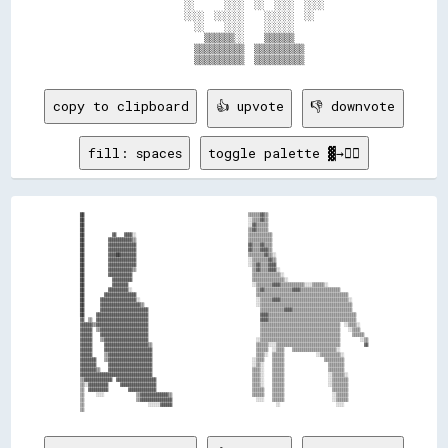
                      ░░      ░░░░  ░░  ░░░░  ░░░░          

                      ░░░░  ░░░░░░    ░░░░░░  ░░            

                        ░░    ░░░░    ░░░░░░                

                          ▒▒▒▒▒▒░░    ▒▒▒▒▒▒                

                        ▒▒▒▒▒▒▒▒▒▒  ▒▒▒▒▒▒▒▒▒▒              

copy to clipboard
👍 upvote
👎 downvote
fill: spaces
toggle palette ▓→✊🏽
██                                                                                  ▒▒▒▒▒▒▓▓▒▒                                                  

██                                                                                  ░░▒▒▒▒▓▓▒▒                                                  

██                                                                                  ░░▓▓▒▒▒▒▒▒                                                  

██                                                                                  ▒▒▓▓▒▒▒▒▒▒                                                  

██              ▓▓    ▓▓▓▓░░                                                        ▒▒▒▒▒▒▒▒▒▒▒▒                                                

██            ▓▓▓▓▓▓▓▓▓▓▓▓▒▒                                                        ▒▒▒▒▒▒▒▒▒▒▒▒                                                

██            ▓▓▓▓▓▓▓▓▓▓▓▓▓▓                                                        ▓▓▒▒▒▒▓▓▒▒▒▒                                                

██            ▓▓▓▓▓▓▓▓▓▓▓▓▓▓                                                        ▓▓▒▒▒▒▓▓▓▓▒▒                                                

██            ▓▓▓▓██▓▓▓▓▓▓▓▓                                                        ▒▒▒▒▒▒▒▒▓▓▒▒░░                                              

██            ▓▓▓▓▓▓▓▓▓▓▓▓▓▓                                                        ░░▒▒▒▒▒▒▒▒▓▓▒▒                                              

██            ▓▓▓▓▓▓▓▓▓▓▓▓▓▓                                                        ░░▒▒▓▓▒▒▒▒▓▓▓▓                                              

██            ▓▓▓▓▓▓▓▓▓▓▓▓▒▒                                                          ▒▒▓▓▒▒▒▒▓▓▓▓░░                                            

██            ▓▓▓▓▓▓▓▓▓▓▓▓                                                            ▒▒▒▒▒▒▒▒▒▒▒▒▒▒░░                                          

██              ▓▓▓▓▓▓▓▓▓▓                                                            ▒▒▒▒▒▒▒▒▒▒▒▒▒▒▒▒░░                                        

██              ▓▓▓▓▓▓▓▓                                                              ░░▒▒▒▒▒▒▒▒▓▓▓▓▒▒▒▒▒▒▒▒▒▒▒▒░░░░▒▒▒▒▒▒░░                    

██            ▓▓▓▓▓▓▓▓▓▓░░                                                              ▒▒▓▓▒▒▒▒▒▒▒▒▒▒▒▒▒▒▓▓▓▓▒▒▒▒▒▒▒▒▒▒▒▒▒▒▒▒▒▒▒▒              

██          ▓▓▓▓▓▓▓▓▓▓▓▓▓▓▓▓                                                            ▒▒▒▒▒▒▒▒▒▒▒▒▒▒▒▒▒▒▒▒▒▒▒▒▒▒▒▒▒▒▒▒▒▒▒▒▒▒▒▒▒▒▒▒▒▒          

██        ▓▓▓▓▓▓▓▓▓▓▓▓▓▓▓▓▓▓░░                                                          ░░▒▒▒▒▒▒▓▓▓▓▒▒▒▒▒▒▒▒▒▒▒▒▒▒▒▒▒▒▒▒▒▒▒▒▒▒▒▒▒▒▒▒▒▒░░        

██        ▓▓▓▓▓▓▓▓▓▓▓▓▓▓▓▓▓▓▓▓▒▒                                                        ░░▒▒▒▒▒▒▒▒▒▒▒▒▒▒▒▒▒▒▒▒▒▒▒▒▒▒▒▒▒▒▒▒▒▒▒▒▒▒▒▒▒▒▒▒▒▒        

██        ▓▓▓▓▓▓▓▓▓▓▓▓▓▓▓▓▓▓▓▓▓▓▓▓                                                        ▒▒▒▒▒▒▒▒▒▒▒▒▓▓▓▓▒▒▒▒▒▒▒▒▒▒▒▒▒▒▒▒▒▒▒▒▒▒▒▒▒▒▒▒▒▒        

██      ▓▓▓▓▓▓▓▓▓▓▓▓▓▓▓▓▓▓▓▓▓▓▓▓▓▓                                                        ▓▓▓▓▒▒▒▒▒▒▒▒▒▒▒▒▒▒▒▒▒▒▒▒▒▒▒▒▒▒▒▒▒▒▒▒▒▒▒▒▒▒▒▒▒▒▒▒      

▓▓  ▒▒  ▓▓▓▓▓▓▓▓▓▓▓▓▓▓▓▓▓▓▓▓▓▓▓▓▓▓                                                        ▓▓▓▓▒▒▒▒▒▒▒▒▒▒▒▒▒▒▒▒▒▒▒▒▒▒▒▒▒▒▒▒▒▒▒▒▒▒▒▒▒▒▒▒▒▒▒▒      

▓▓▓▓▓▓▒▒▓▓▓▓▓▓▓▓▓▓▓▓▓▓▓▓▓▓▓▓▓▓▓▓▓▓                                                        ▒▒▒▒▒▒▒▒▒▒▒▒▒▒▒▒▒▒▒▒▒▒▒▒▒▒▒▒▒▒▒▒▒▒▒▒▒▒▒▒  ░░▒▒▒▒░░    

▓▓▓▓▓▓  ▒▒▓▓▓▓▓▓▓▓▓▓▓▓▓▓▓▓▓▓▓▓▓▓▓▓                                                        ▒▒▒▒▒▒▒▒▒▒▒▒▒▒▒▒▒▒▒▒▒▒▒▒▒▒▒▒▒▒▒▒▒▒▒▒▒▒▒▒    ░░▒▒▒▒    

▓▓▓▓▓▓    ▓▓▓▓▓▓▓▓▓▓▓▓▓▓▓▓▓▓▓▓▓▓▓▓                                                        ▒▒▒▒▒▒▒▒▒▒▒▒▒▒▒▒▒▒▒▒▒▒▒▒▒▒▒▒▒▒▒▒▒▒▒▒▒▒▒▒      ▒▒▒▒▒▒  

▓▓▓▓▓▓    ▒▒▓▓▓▓▓▓▓▓▓▓▓▓▓▓▓▓▓▓▓▓▓▓                                                      ░░▒▒▒▒▒▒▒▒▒▒▒▒▒▒▒▒▒▒▒▒▒▒▒▒▒▒▒▒▒▒▒▒▒▒▒▒▒▒▒▒          ░░▒▒

▓▓▓▓▓▓      ▓▓▓▓▓▓▓▓▓▓▓▓▓▓▓▓▓▓▓▓▓▓▒▒                                                    ▒▒▒▒▒▒░░░░▒▒▒▒▒▒▒▒▒▒▒▒▒▒▒▒▒▒▒▒▒▒▒▒▒▒▒▒▒▒▒▒            ▓▓

▓▓▓▓▓▓      ▓▓▓▓▓▓▓▓▓▓▓▓▓▓▓▓▓▓▓▓▓▓▓▓                                                    ▒▒▒▒▒▒  ░░▒▒▒▒    ▒▒▒▒▒▒▒▒▒▒▒▒▒▒▒▒▒▒▒▒▒▒░░              

▓▓▓▓▓▓      ▒▒▓▓▓▓▓▓▓▓▓▓▓▓▓▓▓▓▓▓▓▓▓▓                                                    ▒▒▒▒░░  ▒▒▒▒▒▒                ░░▒▒▒▒▒▒▒▒▒▒░░            

▓▓▓▓▓▓▓▓    ▒▒▓▓▓▓▓▓▓▓▓▓▓▓▓▓▓▓▓▓▓▓▓▓                                                  ░░▒▒▒▒    ▒▒▒▒▒▒                    ▒▒▒▒▒▒▒▒▒▒            

▓▓▓▓▓▓▓▓      ▓▓▓▓▓▓▓▓▓▓▓▓▓▓▓▓▓▓▓▓▓▓                                                  ░░▒▒░░    ▒▒▒▒▒▒                      ▒▒▒▒▒▒▒▒            

▓▓▓▓▓▓▓▓▒▒    ▓▓▓▓▓▓▓▓▓▓▓▓▓▓▓▓▓▓▓▓▓▓                                                  ▒▒▒▒░░    ▒▒▒▒▒▒                      ▒▒▒▒▒▒▒▒            

▓▓▓▓▓▓▓▓▓▓▓▓▓▓▓▓▓▓▓▓▓▓▓▓▓▓▓▓▓▓▓▓▓▓▓▓                                                  ▒▒▒▒░░    ▒▒▒▒▒▒                      ░░▒▒▒▒▒▒░░          

▒▒▓▓▓▓▓▓▓▓▓▓▓▓▓▓  ▓▓▓▓▓▓▓▓▓▓▓▓▓▓▓▓▓▓▓▓                                                ▒▒▒▒░░    ▒▒▒▒▒▒                      ░░▒▒▒▒▒▒▒▒          

▒▒░░▓▓▓▓▓▓▓▓▓▓      ▓▓▓▓▓▓▓▓▓▓▓▓▓▓▓▓▓▓                                                ▒▒▒▒░░    ▒▒▒▒▒▒                      ░░▒▒▒▒▒▒▒▒          

▒▒  ▓▓▓▓▓▓▓▓▓▓          ▓▓▓▓▓▓▓▓▓▓▓▓▓▓                                                ▒▒▒▒▒▒    ▒▒▒▒▒▒                        ▒▒▒▒▒▒▒▒          

▒▒      ░░░░                ▒▒▓▓▓▓▓▓▓▓▓▓▓▓▓▓▒▒                                        ▒▒▒▒▒▒    ▒▒▒▒▒▒                        ░░▒▒▒▒▒▒          

▒▒                          ▒▒▓▓▓▓▓▓▓▓▓▓▓▓▓▓▓▓                                          ░░░░    ▒▒▒▒▒▒                        ░░▒▒▒▒▒▒          

▒▒                                ░░░░░░▓▓▓▓▓▓                                                    ░░                            ░░░░            
