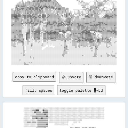
copy to clipboard
👍 upvote
👎 downvote
fill: spaces
toggle palette ▓→✊🏽
░░░░░░░░░░░░░░░░░░░░░░░░░░░░░░░░░░░░░░░░░░░░░░░░░░░░░░░░░░░░░░░░░░░░░░░░░░░░░░░░░░░░░░░░░░░░░░

░░░░░░░░░░▒▒▒▒████░░░░██▒▒▒▒░░░░░░░░░░░░░░░░░░░░░░░░░░░░░░░░░░░░░░░░░░░░░░░░░░░░░░░░░░░░░░░░░░

░░░░░░░░░░░░▓▓▒▒▒▒▒▒░░▓▓▓▓▓▓░░░░░░░░░░░░░░░░░░░░░░░░░░░░░░░░░░░░░░░░░░░░░░░░░░░░░░░░░░░░░░░░░░

░░░░░░░░░░░░░░▒▒▒▒▒▒▒▒▒▒▓▓▒▒░░░░░░░░░░░░░░░░░░░░░░░░░░░░░░░░░░░░░░░░░░░░░░░░░░░░░░░░░░░░░░░░░░

░░░░░░░░░░▒▒▒▒▒▒▒▒▒▒▒▒▒▒▒▒▓▓░░░░░░░░░░░░░░░░░░░░░░░░░░░░░░░░░░░░░░░░░░░░░░░░░░░░░░░░░░░░░░░░░░

░░░░░░░░  ▒▒▒▒██▒▒▒▒██▒▒▒▒▒▒░░░░░░░░░░░░░░░░░░░░░░░░░░░░░░░░░░░░░░░░░░░░░░░░░░░░░░░░░░░░░░░░░░

░░░░░░░░░░░░░░░░▒▒▒▒▒▒▒▒▒▒▒▒  ░░░░░░░░░░░░░░░░░░░░░░░░░░░░░░░░░░░░░░                          

░░░░▒▒▒▒░░▒▒▒▒░░▒▒▒▒▒▒▒▒▒▒▒▒  ░░░░░░░░░░░░░░░░░░░░░░      ░░░░  ░░                            

░░░░░░░░░░░░░░░░▒▒▒▒▒▒▒▒▒▒▓▓        ░░░░░░░░░░░░░░░░    ░░                                    

░░░░░░░░░░░░░░░░▒▒▒▒▒▒▒▒▒▒▒▒                                                                  
