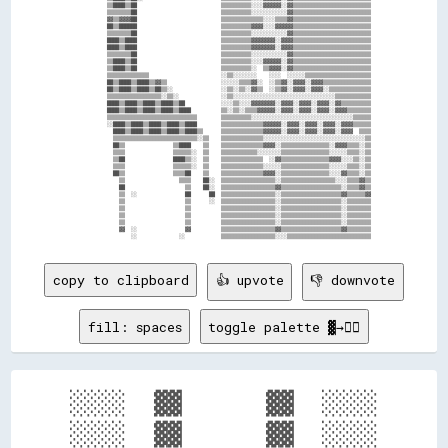
          ▒▒████▒▒██                            ▒▒▒▒▒▒▒▒▒▒░░░░▓▓▓▓▓▓░░▓▓▒▒▒▒▒▒▒▒▒▒▒▒▒▒▒▒▒▒▒▒▒▒▒▒▒▒

          ▒▒▒▒▒▒▒▒██                            ▒▒▒▒▒▒▒▒▒▒░░░░░░░░░░░░▓▓▒▒▒▒▒▒▒▒▒▒▒▒▒▒▒▒▒▒▒▒▒▒▒▒▒▒

          ▓▓▒▒▓▓▓▓██                            ▒▒▒▒▒▒▒▒▒▒▒▒▒▒░░░░▒▒▒▒▓▓▒▒▒▒▒▒▒▒▒▒▒▒▒▒▒▒▒▒▒▒▒▒▒▒▒▒

          ██▒▒██████                            ▒▒▒▒▒▒▒▒▒▒▓▓▓▓░░░░▓▓▓▓▓▓▒▒▒▒▒▒▒▒▒▒▒▒▒▒▒▒▒▒▒▒▒▒▒▒▒▒

          ▒▒▒▒▒▒▒▒██                            ▒▒▒▒▒▒▒▒▒▒░░░░░░░░░░░░▓▓▒▒▒▒▒▒▒▒▒▒▒▒▒▒▒▒▒▒▒▒▒▒▒▒▒▒

          ████▒▒████                            ▒▒▒▒▒▒▒▒▒▒▓▓▓▓▓▓▓▓░░▓▓▓▓▒▒▒▒▒▒▒▒▒▒▒▒▒▒▒▒▒▒▒▒▒▒▒▒▒▒

          ████▒▒████                            ▒▒▒▒▒▒▒▒▒▒▓▓▓▓▓▓▓▓░░▓▓▓▓▒▒▒▒▒▒▒▒▒▒▒▒▒▒▒▒▒▒▒▒▒▒▒▒▒▒

          ▒▒▒▒▒▒▒▒██                            ▒▒▒▒▒▒▒▒▒▒░░░░░░░░░░░░▓▓▒▒▒▒▒▒▒▒▒▒▒▒▒▒▒▒▒▒▒▒▒▒▒▒▒▒

          ▒▒████▒▒██                            ▒▒▒▒▒▒▒▒▒▒░░░░▓▓▓▓▓▓░░▓▓▒▒▒▒▒▒▒▒▒▒▒▒▒▒▒▒▒▒▒▒▒▒▒▒▒▒

          ▒▒████▒▒██                            ▒▒▒▒▒▒▒▒▒▒░░  ▒▒▓▓▓▓░░▓▓▒▒▒▒▒▒▒▒▒▒▒▒▒▒▒▒▒▒▒▒▒▒▒▒▒▒

          ▒▒▒▒▒▒▒▒▒▒▒▒▒▒                        ░░▒▒░░░░░░░░    ░░░░  ░░░░░░▒▒▒▒▒▒▒▒▒▒▒▒▒▒▒▒▒▒▒▒▒▒

          ██▒▒████▒▒████▒▒▓▓▒▒                  ░░░░░░▒▒▒▒▓▓░░  ░░▒▒▓▓░░▓▓▓▓░░▓▓▓▓▒▒▒▒▒▒▒▒▒▒▒▒▒▒▒▒

          ██▒▒████▒▒████▒▒██▒▒░░                ░░▒▒░░▒▒░░▓▓▒▒  ░░▒▒▓▓░░▓▓▓▓░░▓▓▓▓░░▒▒▒▒▒▒▒▒▒▒▒▒▒▒

          ▒▒▒▒▒▒▒▒▒▒▒▒▒▒▒▒▒▒░░▒▒░░              ░░▒▒░░░░░░░░░░░░░░░░░░░░░░░░░░░░░░░░░░▒▒▒▒▒▒▒▒▒▒▒▒

          ████▒▒████▒▒████▒▒████▒▒██            ░░░░▒▒░░░░▓▓▓▓▓▓▓▓░░▓▓▓▓░░▓▓▓▓░░▓▓▓▓░░▓▓▒▒▒▒▒▒▒▒▒▒

          ████▒▒████▒▒████▒▒████▒▒████          ▒▒░░▒▒░░▒▒▒▒▓▓▓▓▓▓░░▓▓▓▓░░▓▓▓▓░░▓▓▓▓░░▓▓▓▓▒▒▒▒▒▒▒▒

          ▒▒▒▒▒▒▒▒▒▒▒▒▒▒▒▒▒▒▒▒▒▒▒▒▒▒▒▒▒▒        ▒▒▒▒▒▒▒▒▒▒░░░░░░░░░░░░░░░░░░░░░░░░░░░░░░░░░░▒▒▒▒▒▒

          ░░████▒▒████▒▒████▒▒████▒▒████        ▒▒▒▒▒▒▒▒▒▒▒▒▒▒▓▓▓▓▓▓░░▓▓▓▓░░▓▓▓▓░░▓▓▓▓░░▓▓▓▓▒▒▒▒▒▒

            ████▒▒████▒▒████▒▒████▒▒████▒▒      ▒▒▒▒▒▒▒▒▒▒▒▒▒▒▓▓▓▓▓▓░░▓▓▓▓░░▓▓▓▓░░▓▓▓▓░░▓▓▓▓  ▒▒▒▒

            ▒▒▒▒▒▒▒▒▒▒▒▒▒▒▒▒▒▒▒▒▒▒▒▒▒▒▒▒░░▒▒    ▒▒▒▒▒▒▒▒▒▒▒▒▒▒░░░░░░░░░░░░░░░░░░░░░░░░░░░░░░░░░░▒▒

            ██▒▒                ▒▒████    ▒▒    ▒▒▒▒▒▒▒▒▒▒▒▒▒▒▓▓▓▓░░▒▒▒▒▒▒▒▒▒▒▒▒▒▒▒▒░░▓▓▓▓▒▒▒▒░░▒▒

            ▒▒▒▒                ▒▒▒▒▒▒░░  ▒▒    ▒▒▒▒▒▒▒▒▒▒▒▒░░░░░░░░▒▒▒▒▒▒▒▒▒▒▒▒▒▒▒▒░░░░░░▒▒▒▒░░▒▒

            ▒▒██                ████▒▒░░  ▒▒    ▒▒▒▒▒▒▒▒▒▒▒▒▒▒  ░░▓▓▒▒▒▒▒▒▒▒▒▒▒▒▒▒▒▒▓▓▓▓░░░░▒▒░░▒▒

            ▒▒▒▒                ▒▒▒▒▒▒░░  ▒▒    ▒▒▒▒▒▒▒▒▒▒▒▒▒▒░░░░░░▒▒▒▒▒▒▒▒▒▒▒▒▒▒▒▒░░░░░░▒▒▒▒░░▒▒

            ██▒▒                ▒▒▒▒██    ▒▒    ▒▒▒▒▒▒▒▒▒▒▒▒▒▒▓▓▓▓░░▒▒▒▒▒▒▒▒▒▒▒▒▒▒▒▒░░░░▓▓▒▒▒▒░░▒▒

              ▒▒                  ▒▒▒▒    ██░░  ▒▒▒▒▒▒▒▒▒▒▒▒▒▒▒▒▒▒░░▒▒▒▒▒▒▒▒▒▒▒▒▒▒▒▒▒▒░░░░▒▒▒▒▓▓▒▒

              ██                    ▒▒    ██░░  ▒▒▒▒▒▒▒▒▒▒▒▒▒▒▒▒▒▒▓▓▒▒▒▒▒▒▒▒▒▒▒▒▒▒▒▒▒▒▒▒░░▒▒▒▒▓▓▒▒

              ▒▒  ░░                ██      ██  ▒▒▒▒▒▒▒▒▒▒▒▒▒▒▒▒▒▒░░▒▒▒▒▒▒▒▒▒▒▒▒▒▒▒▒▒▒▒▒▓▓▒▒▒▒▒▒▓▓

              ▒▒                    ▒▒      ░░  ▒▒▒▒▒▒▒▒▒▒▒▒▒▒▒▒▒▒░░▒▒▒▒▒▒▒▒▒▒▒▒▒▒▒▒▒▒▒▒░░▒▒▒▒▒▒▒▒

              ▒▒                    ▒▒          ▒▒▒▒▒▒▒▒▒▒▒▒▒▒▒▒▒▒░░▒▒▒▒▒▒▒▒▒▒▒▒▒▒▒▒▒▒▒▒░░▒▒▒▒▒▒▒▒

              ▒▒                    ▒▒          ▒▒▒▒▒▒▒▒▒▒▒▒▒▒▒▒▒▒░░▒▒▒▒▒▒▒▒▒▒▒▒▒▒▒▒▒▒▒▒░░▒▒▒▒▒▒▒▒

              ▒▒                    ▒▒          ▒▒▒▒▒▒▒▒▒▒▒▒▒▒▒▒▒▒░░▒▒▒▒▒▒▒▒▒▒▒▒▒▒▒▒▒▒▒▒░░▒▒▒▒▒▒▒▒

              ▓▓  ░░                ▓▓          ▒▒▒▒▒▒▒▒▒▒▒▒▒▒▒▒▒▒▓▓▒▒▒▒▒▒▒▒▒▒▒▒▒▒▒▒▒▒▒▒▓▓▒▒▒▒▒▒▒▒

copy to clipboard
👍 upvote
👎 downvote
fill: spaces
toggle palette ▓→✊🏽
░░░░  ▓▓      ▓▓  ░░░░

░░░░  ▓▓      ▓▓  ░░░░
