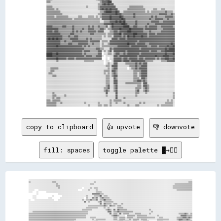
▒▒▒▒░░░░░░░░░░░░░░░░░░░░░░░░░░░░░░░░░░░░░░░░░░░░░░░░░░▒▒▓▓▓▓▓▓████░░░░░░░░░░░░░░░░░░░░░░░░░░░░░░░░░░░░░░░░░░░░░░░░░░░░░░░░░░░░░░░░

░░░░░░░░░░░░░░░░░░░░░░░░░░░░░░░░░░░░░░░░░░░░░░░░░░░░▒▒▒▒▓▓██▓▓██▓▓▓▓░░░░░░░░░░░░░░░░░░░░░░░░░░░░░░░░░░░░░░░░░░░░░░░░░░░░░░░░░░░░░░

▒▒▒▒▒▒░░░░░░░░░░░░░░░░░░░░░░░░░░░░░░░░░░▒▒░░░░░░░░░░▒▒▓▓▓▓▓▓▓▓▓▓▓▓▓▓▓▓░░░░░░░░░░░░░░▒▒▒▒▒▒▒▒▒▒▒▒▒▒░░░░░░░░░░░░░░░░░░░░░░░░░░░░░░░░

▒▒▒▒▒▒▒▒░░▒▒░░░░░░░░░░░░░░░░░░░░░░░░░░░░░░░░░░░░░░░░▒▒▓▓██▓▓██▓▓██▓▓▓▓▓▓░░░░░░░░░░▒▒▒▒▒▒▒▒▒▒▒▒▒▒▒▒▒▒░░░░░░░░▒▒▒▒░░░░▒▒▒▒░░░░░░░░░░

▒▒▒▒▒▒▒▒▒▒▒▒▒▒░░░░░░░░░░░░░░░░░░░░░░░░░░░░░░░░░░░░░░░░▒▒▒▒▓▓██████▓▓▓▓██▓▓░░░░▒▒▒▒▒▒▒▒▒▒▒▒▒▒▒▒▒▒▒▒▒▒░░▒▒░░▒▒▒▒▒▒▒▒▒▒▒▒▒▒▓▓▒▒▒▒▒▒░░

▒▒▒▒▒▒▒▒▒▒▒▒▒▒▒▒░░░░░░░░░░░░░░░░░░░░░░░░░░░░░░░░░░░░▒▒▒▒▓▓▓▓▓▓▓▓▓▓▓▓▓▓██▓▓▓▓▒▒▒▒▒▒▒▒▒▒▒▒▓▓▒▒▒▒▒▒▒▒▒▒▒▒▒▒▒▒▒▒▒▒▒▒▒▒▓▓▓▓▓▓▓▓▒▒▒▒▓▓▒▒

▒▒▒▒▒▒▒▒░░▒▒▒▒▒▒▒▒▒▒▒▒░░░░░░░░░░▒▒▒▒░░░░░░▒▒▒▒▒▒░░▒▒░░▒▒▓▓▓▓▓▓▓▓██▓▓▓▓▓▓▓▓██▓▓▒▒▒▒▒▒▒▒▒▒▓▓▒▒▒▒▒▒▒▒▒▒▒▒▒▒▒▒▓▓▒▒▓▓▒▒▒▒▒▒▒▒▓▓▓▓▓▓▓▓▒▒

▒▒▒▒▒▒▒▒▒▒▒▒▒▒▒▒▒▒▒▒▒▒▒▒▒▒░░▒▒▒▒▒▒▒▒▒▒▒▒▒▒▒▒▒▒▒▒▒▒▒▒▒▒░░▓▓▓▓▓▓▓▓██▓▓▓▓▓▓▓▓▓▓██▓▓▒▒▒▒▒▒▒▒▒▒▒▒▒▒▒▒▒▒▒▒▒▒▒▒▓▓▒▒▒▒▓▓▓▓▓▓▓▓▒▒▒▒▓▓▒▒▒▒▒▒

▒▒▒▒▒▒▒▒▒▒▒▒▒▒▒▒▒▒▒▒▒▒▒▒▒▒▒▒▒▒▒▒▒▒▒▒▒▒▒▒▒▒▒▒▒▒▒▒▒▒▒▒▒▒░░░░▒▒▒▒▒▒▓▓▓▓▓▓██▓▓██▓▓██▒▒▒▒▒▒▒▒▒▒▓▓▒▒▒▒▒▒▒▒▒▒▒▒▒▒▓▓▓▓▓▓▓▓▒▒▒▒▓▓▓▓▓▓▓▓▓▓▓▓

▒▒▒▒▒▒▒▒▒▒▒▒▒▒▒▒▒▒▒▒▒▒▒▒▒▒▒▒▒▒▒▒▒▒▒▒▒▒▒▒▒▒▒▒▒▒▒▒▒▒▒▒▒▒▒▒▒▒▓▓▓▓▓▓▓▓██▓▓▓▓▓▓▓▓████▓▓▒▒▒▒▒▒▒▒▓▓▒▒▒▒▒▒▒▒▒▒▓▓▒▒▒▒▒▒▓▓▓▓▓▓▓▓▓▓▓▓▓▓▓▓▓▓▓▓

▓▓▓▓▓▓▒▒▒▒▒▒▒▒▒▒▓▓▓▓▒▒▒▒▒▒▓▓▒▒▒▒▒▒▒▒▒▒▒▒▒▒▓▓▒▒▓▓▒▒▒▒▓▓▒▒▒▒▒▒▓▓░░▒▒██▓▓▓▓▓▓▓▓▓▓██████▒▒▒▒▓▓▓▓▒▒▒▒▒▒▒▒▓▓▒▒▓▓▓▓▓▓▓▓▒▒▒▒▓▓▓▓▓▓▓▓▓▓▓▓▒▒

▓▓▓▓▓▓▓▓▓▓▓▓▒▒▒▒▒▒▒▒▒▒▒▒▒▒▓▓▒▒▒▒▒▒▒▒▓▓▒▒▒▒▓▓▓▓▓▓▒▒▒▒▒▒▓▓▓▓▒▒░░▒▒▒▒▓▓▓▓▓▓▓▓██▓▓▓▓▓▓▓▓██▓▓▓▓▓▓▓▓▓▓▓▓▒▒▓▓▓▓▓▓▓▓▓▓▓▓▒▒▒▒▒▒▓▓▓▓▓▓▓▓▓▓▓▓

▓▓▓▓▓▓▒▒▓▓▓▓▒▒▒▒▒▒▒▒▒▒▒▒▒▒▓▓▒▒▓▓▒▒▓▓▒▒▒▒▒▒▓▓▓▓▓▓▓▓▒▒▓▓▓▓▓▓░░░░░░▒▒▒▒▓▓▓▓▒▒▓▓▓▓▓▓▓▓████▓▓▓▓▓▓▓▓▓▓▓▓▒▒▒▒▒▒▓▓▒▒▒▒▒▒▒▒▒▒▓▓▓▓▓▓▓▓▓▓▓▓▓▓

▓▓▓▓▓▓▓▓▓▓▓▓▓▓▒▒▒▒▒▒▒▒▒▒▓▓▓▓▒▒▒▒▒▒▒▒▒▒▒▒▒▒▒▒▓▓▓▓▒▒▒▒▒▒▒▒▒▒▒▒░░▒▒▒▒▒▒▓▓▓▓▓▓██▒▒▓▓▓▓▓▓▓▓▓▓████▓▓▓▓▓▓▓▓▓▓▒▒▓▓▓▓▓▓▒▒▓▓▓▓▓▓▓▓▓▓▓▓▓▓▓▓▓▓

▓▓▓▓▓▓▓▓▓▓▓▓▓▓▓▓▒▒▒▒▒▒▓▓▒▒▒▒▓▓▓▓▒▒▒▒▒▒▒▒▒▒▒▒▒▒▒▒▒▒▒▒▒▒▒▒░░▒▒░░▒▒▒▒░░▓▓▓▓▓▓▓▓▒▒▓▓▒▒██▓▓▓▓██▓▓▓▓▓▓██▓▓▓▓▒▒▓▓▓▓▓▓▓▓▓▓▓▓▓▓▓▓▓▓▓▓▓▓▓▓▓▓

▓▓██▓▓██▓▓██▓▓▓▓▒▒▒▒▒▒▒▒▓▓▓▓▓▓▓▓▒▒▒▒▒▒▒▒▓▓▒▒▓▓▒▒▒▒▒▒▒▒▒▒░░░░░░░░░░▓▓▓▓▓▓▒▒▓▓▓▓▓▓▒▒▓▓▓▓▓▓▓▓▓▓▓▓▓▓▓▓▓▓▓▓▓▓▓▓▓▓▓▓▓▓▓▓▓▓▓▓▓▓▓▓▓▓▓▓▓▓▓▓

▓▓▓▓▓▓▓▓▓▓▓▓▓▓▒▒▒▒▓▓▒▒▒▒▒▒▓▓▓▓▓▓▓▓▓▓▓▓▓▓▓▓▒▒▓▓▓▓▓▓▓▓▓▓░░▒▒▒▒▒▒░░▓▓▓▓▓▓▓▓▓▓▓▓▓▓▓▓▓▓▓▓▓▓▓▓▓▓▓▓▒▒▓▓▓▓▓▓▓▓▓▓▓▓▓▓▓▓▓▓▓▓▓▓▓▓▓▓▓▓▓▓▓▓▓▓▓▓

▓▓▓▓▓▓▓▓▓▓▓▓▓▓▒▒▒▒▒▒▒▒▓▓▓▓▒▒▒▒▒▒▓▓▓▓▓▓▓▓▓▓▒▒▒▒▓▓▒▒▒▒▒▒░░▒▒░░░░▒▒▓▓▓▓▓▓▓▓▓▓▓▓▓▓▓▓▓▓██▓▓▓▓▓▓▒▒▓▓▓▓▓▓▓▓▒▒▒▒▓▓▓▓▓▓▓▓▓▓▓▓▓▓▓▓▓▓▓▓▓▓██▓▓

▓▓▓▓▓▓▓▓▓▓██▓▓▓▓▓▓▓▓▓▓▓▓▓▓▓▓▓▓▓▓▓▓▓▓▒▒▓▓▒▒▓▓▒▒▒▒▒▒▒▒▒▒░░▒▒▒▒▒▒▒▒▒▒▒▒▒▒▒▒▓▓▓▓▓▓▓▓▓▓▓▓▒▒▓▓▓▓▓▓▓▓▓▓▓▓▓▓▓▓▒▒▒▒▓▓▓▓▓▓▒▒▓▓▓▓▓▓▓▓██▓▓▓▓██

▓▓▓▓▓▓▓▓▓▓▓▓▓▓▓▓▓▓▓▓▓▓▓▓▓▓▓▓▓▓▓▓▓▓▓▓▓▓▒▒▒▒▒▒▒▒▒▒▒▒▓▓▓▓▒▒▒▒░░░░░░▓▓▒▒▓▓▓▓▓▓▓▓▓▓▓▓▓▓▓▓▓▓▓▓▓▓▓▓▓▓▒▒▓▓▓▓▓▓▓▓▓▓▓▓▓▓▓▓▓▓▓▓▓▓▓▓██▓▓██████

▓▓▓▓▓▓▓▓▓▓▓▓▓▓▓▓▓▓▓▓▓▓▓▓▓▓▓▓▓▓▓▓▓▓▓▓▒▒▓▓▓▓▓▓▒▒▒▒▒▒▒▒▓▓▓▓░░▒▒░░▒▒▓▓░░▓▓▓▓▓▓▓▓▓▓▓▓▒▒▓▓▓▓▓▓▓▓▓▓▓▓▓▓▓▓▓▓▓▓▓▓▒▒▓▓▓▓▓▓▒▒▒▒▓▓▓▓██████████

██████▓▓▓▓██▓▓▓▓▓▓▓▓▓▓▓▓▓▓▓▓▓▓▓▓▓▓▓▓▒▒▓▓▒▒▒▒▒▒▒▒▒▒▒▒▓▓▓▓  ░░░░▒▒▒▒░░▒▒▓▓▓▓▒▒▒▒▓▓▒▒▓▓▓▓▓▓▓▓▓▓▓▓▒▒▓▓▓▓▓▓▓▓▓▓▓▓▓▓▓▓▓▓▓▓▓▓▓▓██▓▓▓▓▓▓██

██████▓▓▓▓▓▓▓▓▓▓▓▓▓▓▓▓▓▓▓▓▓▓▓▓▓▓▓▓▓▓▓▓▒▒▓▓▓▓▓▓▒▒▒▒▓▓▓▓▓▓░░  ░░░░░░░░▓▓▓▓▒▒▓▓▓▓▓▓▓▓▓▓▓▓▓▓▓▓▓▓▒▒▓▓▓▓▓▓▓▓▓▓▓▓▓▓▓▓██▓▓▓▓▓▓██████▓▓▓▓▓▓

▓▓▓▓▓▓▓▓▓▓██▓▓▓▓▓▓▓▓▒▒▓▓▓▓▓▓▒▒▓▓▓▓▓▓▓▓▓▓▓▓▓▓▓▓▓▓▓▓▓▓▓▓▓▓    ░░  ░░░░▓▓▓▓▓▓▓▓▒▒▓▓▓▓▒▒▓▓▓▓▓▓▓▓▒▒▓▓▓▓▒▒▓▓▓▓▓▓▓▓▓▓▒▒▓▓▒▒▓▓▓▓████▓▓▓▓██

░░░░░░░░░░▒▒░░░░░░░░░░░░░░░░░░░░░░░░░░▒▒▒▒▒▒▒▒▒▒░░░░░░░░░░  ░░░░  ░░▓▓▓▓▓▓▓▓▒▒▓▓▓▓▓▓▒▒▓▓▓▓▓▓▓▓▓▓▓▓▓▓▒▒▒▒▒▒▒▒░░░░░░░░▒▒▒▒▒▒▓▓▓▓▓▓▓▓

░░░░░░░░░░░░░░░░░░░░░░░░░░░░░░░░░░░░░░░░░░░░░░░░░░░░░░░░░░  ░░▒▒░░░░▓▓▓▓░░░░░░░░▒▒▒▒▒▒▒▒▒▒▓▓▒▒▓▓▒▒▓▓▓▓░░░░░░░░░░░░░░░░░░░░░░░░░░░░

░░░░░░░░░░░░░░░░░░░░░░░░░░░░░░░░░░░░░░░░░░░░░░░░░░░░░░░░░░░░▒▒▒▒░░▓▓▓▓▓▓░░░░░░░░░░░░▒▒▒▒▒▒▓▓▒▒▒▒▓▓▓▓▓▓░░░░░░░░░░░░░░░░░░░░░░░░░░░░

░░░░▒▒▒▒▒▒▒▒░░░░░░░░░░░░░░░░░░░░░░░░░░░░░░░░░░░░░░░░░░░░░░░░░░▒▒░░▒▒▓▓▓▓░░░░░░░░░░  ░░▒▒▒▒▓▓▒▒▓▓▓▓▓▓▓▓░░░░░░░░░░░░░░░░░░░░░░░░░░░░

░░░░▒▒▒▒░░░░░░░░░░░░░░░░░░░░░░░░░░░░░░░░░░░░░░░░░░░░░░░░░░▒▒▒▒▒▒░░▓▓▓▓▒▒░░░░░░░░░░░░░░░░▒▒▒▒▒▒▒▒▓▓▓▓▓▓░░░░░░░░░░░░░░░░░░░░░░░░░░░░

░░▒▒▒▒░░░░░░░░░░░░░░░░░░░░░░░░░░░░░░░░░░░░░░░░░░░░░░░░░░░░▒▒░░▒▒░░▒▒▓▓▒▒░░░░░░░░░░░░░░░░▒▒▒▒░░▒▒▓▓▓▓▓▓░░░░░░░░░░░░░░░░░░░░░░░░░░░░

░░░░░░▒▒▒▒░░░░░░░░░░░░░░░░░░░░░░░░░░░░░░░░░░░░░░░░░░░░░░░░░░▒▒▒▒░░▒▒▓▓▓▓░░░░░░░░░░░░░░░░▒▒▒▒░░▒▒▓▓▓▓▓▓░░░░░░░░░░░░░░░░░░░░░░░░░░░░

░░░░░░░░░░░░░░░░░░░░░░░░░░░░░░░░░░░░░░░░░░░░░░░░░░░░░░░░░░░░▒▒▒▒░░░░▓▓▒▒░░░░░░░░░░░░░░░░▒▒▒▒▒▒░░▓▓▓▓▒▒░░░░░░░░░░░░░░░░░░░░░░░░░░░░

░░░░░░░░░░░░░░░░░░░░░░░░░░░░░░░░░░░░░░░░░░░░░░░░░░░░░░░░░░░░▒▒▒▒░░░░▓▓▓▓░░░░░░░░░░░░░░░░▒▒▒▒▓▓▓▓▒▒▓▓▒▒░░░░░░░░░░░░░░░░░░░░░░░░░░░░

░░░░░░░░░░░░░░░░░░░░░░░░░░░░░░░░░░░░░░░░░░░░░░░░░░░░░░░░░░░░▒▒▒▒░░░░▓▓▓▓░░░░░░░░▒▒▒▒▒▒▒▒▒▒▒▒▒▒▒▒░░▓▓▓▓░░░░░░░░░░░░░░░░░░░░░░░░░░░░

░░░░░░░░░░░░░░░░░░░░░░░░░░░░░░░░░░░░░░░░░░░░░░░░░░░░░░░░░░░░▒▒▓▓░░░░▒▒▓▓░░░░░░░░░░░░░░░░░░░░▒▒▒▒░░▓▓▓▓▒▒░░░░░░░░░░░░░░░░░░░░░░░░░░

░░░░░░░░░░░░░░░░░░░░░░░░░░░░░░░░░░░░░░░░░░░░░░░░░░░░░░░░░░▒▒▒▒▓▓░░░░▒▒▓▓░░░░░░░░░░░░░░░░░░▒▒▒▒▒▒░░▒▒▓▓▒▒░░░░░░░░░░░░░░░░░░░░░░░░░░

░░░░░░░░░░░░░░░░░░░░░░░░░░░░░░░░░░░░░░░░░░░░░░░░░░░░░░░░░░▒▒▓▓▒▒░░░░▒▒▓▓░░░░░░░░░░░░░░░░░░▒▒▓▓░░░░▒▒▓▓▒▒░░░░░░░░░░░░░░░░░░░░░░░░░░

░░░░░░▒▒░░░░░░░░░░░░░░░░░░░░░░░░░░░░░░░░░░░░░░░░░░░░░░░░░░░░▓▓░░░░░░░░▓▓░░░░░░░░░░░░░░░░░░▒▒▒▒░░░░░░▒▒░░░░░░░░░░░░░░░░░░░░░░░░░░▒▒

░░░░░░▒▒▒▒░░░░░░░░▒▒░░░░░░░░░░░░░░░░░░░░░░░░░░░░░░░░░░░░░░░░▒▒░░░░░░░░▓▓░░░░░░░░░░░░░░░░░░▒▒░░░░░░░░░░░░░░░░░░░░░░░░░░░░░░░░░░░░▒▒

░░░░░░▒▒░░▒▒▒▒░░░░░░░░░░░░░░░░░░░░░░░░░░░░░░░░░░░░░░░░░░░░░░░░░░░░░░░░▓▓░░░░░░▒▒░░░░░░░░░░░░░░░░░░░░░░░░░░░░░░░░░░░░░░░░░░░░░░░░▒▒

▒▒▒▒░░▒▒▒▒▒▒▒▒░░░░░░░░░░░░░░░░░░░░░░░░░░░░░░░░░░░░░░░░░░░░░░░░░░▒▒░░▒▒▒▒▒▒▒▒░░░░░░░░░░░░░░░░░░░░░░░░░░░░░░░░░░░░░░░░░░░░░░▒▒░░▒▒░░

▒▒▒▒▒▒▒▒▒▒░░░░▒▒░░░░░░░░░░░░░░░░░░░░░░▒▒░░░░░░░░░░░░▒▒░░░░░░░░░░▒▒░░░░▒▒░░░░░░▒▒░░░░░░░░░░░░░░▒▒░░▒▒░░░░░░░░░░░░░░░░░░░░▒▒▒▒▒▒▒▒░░

copy to clipboard
👍 upvote
👎 downvote
fill: spaces
toggle palette ▓→✊🏽
░░░░░░░░░░░░░░░░░░░░░░░░░░░░░░░░░░░░░░░░░░░░░░░░░░░░░░░░░░░░░░░░░░░░░░░░░░░░░░░░░░░░░░░░░░░░░░░░░░░░░░░░░░░░░░░░░░░░░░░░░░░░░░░░░░░░░░░░░░░░░░░░░░░░░░░░░░░░░░░░░░░░░░
▒▒░░░░░░░░░░░░░░░░░░░░░░▒▒▒▒░░░░░░░░░░░░░░░░░░░░░░░░░░░░░░░░░░░░░░▒▒░░░░░░░░░░░░░░░░░░░░░░░░░░░░░░░░░░░░░░░░░░░░░░░░░░░░░░░░░░░░░░░░░░░░░░░░░░░░░░░░░░░░░░░░░░░░░░▒▒▒▒
░░░░░░░░░░░░░░░░░░░░░░░░░░░░▒▒░░░░░░░░░░░░░░░░░░░░░░░░░░░░░░░░▒▒▒▒░░░░░░░░░░░░░░░░░░░░░░░░░░░░░░░░░░░░░░░░░░░░░░░░░░░░░░░░░░░░░░░░░░░░░░░░░░░░░░░░░░▒▒▒▒▒▒▒▒▒▒▒▒▒▒▒▒▒▒
░░░░░░░░░░░░░░░░░░░░░░░░░░░░▒▒▒▒░░░░░░░░░░░░░░░░░░░░░░░░░░░░░░░░░░░░░░░░░░░░░░░░░░░░░░░░░░░░░░░░░░░░░░░░░░░░░░░░░░░░░░░░░░░░░░░░░░░░░░░░░░░░░░░░░░▒▒▒▒▒▒▒▒▒▒▒▒▒▒▒▒▒▒▒▒
░░░░░░░░░░░░░░░░░░░░░░░░░░░░░░▒▒░░░░░░░░░░░░░░░░░░░░░░  ░░░░░░▒▒░░▒▒▒▒░░░░░░░░░░░░░░░░░░░░░░░░░░░░░░░░░░░░░░░░░░░░░░░░░░░░░░░░░░░░░░░░░░░░░░░░░░░░▒▒▒▒▒▒▒▒▒▒▒▒▒▒▒▒▒▒▒▒
░░░░░░    ░░░░░░░░░░░░░░░░░░░░░░░░░░░░░░░░░░░░░░░░    ░░░░░░▒▒░░░░░░▒▒░░░░░░░░░░░░░░░░░░░░░░░░░░░░░░░░░░░░░░░░░░░░░░░░░░░░░░░░░░░░░░░░░░░░░░░░░░░░░░░░▒▒▒▒▒▒▒▒▒▒▒▒▒▒▒▒
░░░░    ░░        ░░░░░░░░░░░░░░░░░░░░░░░░░░░░░░░░░░░░░░░░░░░░░░░░░░▒▒▒▒▒▒░░░░░░░░░░░░░░░░░░░░░░░░░░░░░░░░░░░░░░░░░░░░░░░░░░░░░░░░░░░░░░░░░░░░░░░░░░░░░░░░░░░░░░░░░░░░
        ░░                    ░░░░░░░░░░░░░░░░░░░░░░░░░░░░░░░░░░▓▓▓▓▓▓▓▓▒▒▒▒░░░░░░░░░░░░░░░░░░░░░░░░░░░░░░░░░░░░░░░░░░░░░░░░░░░░░░░░░░░░░░░░░░░░░░░░░░░░░░░░░░░░░░░░░░
    ░░░░                ░░        ░░░░░░░░░░░░░░░░░░░░░░░░▒▒░░░░░░▒▒▒▒▒▒██░░▒▒▒▒░░░░░░░░░░░░░░░░░░░░░░░░░░░░░░░░░░░░░░░░░░░░░░░░░░░░░░░░░░░░░░░░░░░░░░░░░░░░░░░░░░░░░░
    ░░░░            ░░░░        ░░░░░░░░░░░░░░░░░░░░░░░░  ▒▒░░░░▓▓▒▒▓▓░░▒▒▓▓▒▒▒▒▒▒░░░░░░░░░░░░░░░░░░░░░░░░░░░░░░░░░░░░░░░░░░░░░░░░░░░░░░░░░░░░░░░░░░░░░░░░░░░░░░░░░░░░
░░    ░░░░░░░░░░░░░░░░░░░░    ░░░░░░░░░░░░░░░░░░░░░░░░▒▒░░▒▒▒▒▓▓▒▒▒▒▓▓░░▒▒▒▒██▒▒▒▒▒▒░░░░░░░░░░░░░░░░░░░░░░░░░░░░░░░░░░░░░░░░░░░░░░░░░░░░░░░░░░░░░░░░░░░░░░░░░░░░░░░░░░
░░░░░░░░░░░░░░░░░░░░░░░░░░░░░░░░░░░░░░░░░░░░░░░░░░░░░░░░▓▓░░▒▒░░░░░░░░▒▒▓▓░░▒▒▒▒▒▒▒▒▒▒░░░░░░░░░░░░░░░░░░░░░░░░░░░░░░░░░░░░░░░░░░░░░░░░░░░░░░░░░░░░░░░░░░░░░░░░░░░░░░░░
░░░░░░░░░░░░░░░░░░░░░░░░░░░░░░░░░░░░░░░░░░░░░░░░░░░░░░░░░░░░░░░░░░░░░░░░▓▓░░▓▓▒▒▒▒▒▒░░▒▒▒▒░░░░▒▒░░░░░░░░░░░░░░░░░░░░░░░░░░░░░░░░░░░░░░░░░░░░░░░░░░░░░░░░░░░░░░░░░░░░░░
░░░░░░░░░░░░░░░░░░░░░░░░░░░░░░░░░░░░░░░░░░░░░░░░░░░░░░░░░░░░▒▒▒▒▒▒▒▒▒▒▒▒▒▒▒▒▓▓▒▒░░▓▓▒▒▒▒░░▒▒▒▒░░░░░░░░░░░░░░░░░░░░░░░░░░░░░░░░░░░░░░░░░░░░░░░░░░░░░░░░░░░░░░░░░░░░░░░░
░░░░░░░░░░░░░░░░░░░░░░░░░░░░░░░░░░░░░░░░░░░░░░░░░░░░░░░░░░▒▒▒▒▒▒▒▒▒▒▒▒░░░░░░▒▒░░▒▒░░░░░░░░▒▒▒▒▒▒░░░░░░░░░░░░░░░░░░░░░░░░░░░░░░░░░░░░░░░░░░░░░░░░░░░░░░░░░░░░░░░░░░░░░░
░░░░░░░░░░░░░░░░░░░░░░░░░░░░░░░░░░░░░░░░░░░░░░░░░░░░░░▒▒▒▒▒▒▒▒▒▒░░░░░░░░░░░░░░▒▒▓▓▒▒░░▓▓░░▓▓▒▒▒▒▒▒▒▒░░░░░░░░░░░░░░░░░░░░░░▒▒░░░░░░░░░░░░░░░░░░░░░░░░░░░░░░░░░░░░░░░░░░
░░░░▒▒▒▒▒▒▒▒▒▒▒▒▒▒▒▒▒▒▒▒▒▒▒▒▒▒▒▒▒▒▒▒▒▒▒▒▒▒▒▒▒▒▒▒▒▒▒▒▒▒▒▒▒▒▒▒░░░░░░░░░░░░░░░░░░░░▓▓▓▓░░▒▒▒▒▓▓▒▒▒▒▒▒▒▒▒▒▒▒▒▒░░░░░░░░░░░░░░░░░░▒▒░░░░░░░░░░░░░░░░░░░░░░░░░░░░░░░░░░░░░░░░
▒▒▒▒▒▒▒▒▒▒▒▒▒▒▒▒▒▒▒▒▒▒▒▒▒▒▒▒▒▒▒▒▒▒▒▒▒▒▒▒▒▒▒▒▒▒▒▒▒▒▒▒▒▒▒▒▒▒▒▒░░░░░░░░░░░░░░░░░░░░░░▓▓░░▒▒▒▒░░▓▓░░▒▒▒▒▒▒░░░░░░▒▒▒▒▒▒░░░░░░░░▒▒░░░░░░░░░░░░░░░░░░░░░░░░░░░░▒▒▒▒▒▒▓▓▒▒░░▒▒
▒▒▒▒▒▒▒▒▒▒▒▒▒▒▒▒▒▒▒▒▒▒▒▒▒▒▒▒▒▒▒▒▒▒▒▒▒▒▒▒▒▒▒▒▒▒▒▒▒▒▒▒▒▒▒▒▒▒░░░░░░░░░░░░░░░░░░░░░░░░░░▒▒▓▓▓▓▒▒░░░░░░  ▒▒▒▒▒▒▒▒░░▒▒▒▒▒▒▒▒▒▒░░░░░░░░░░▒▒░░░░░░░░░░░░░░░░░░░░░░▓▓▓▓▓▓▒▒▒▒▒▒
▒▒▒▒▒▒▒▒▒▒▒▒▒▒▒▒▒▒▒▒▒▒▒▒▒▒▒▒▒▒▒▒▒▒▒▒▒▒▒▒▒▒▒▒▒▒▒▒▒▒▒▒▒▒▒▒▒▒░░░░▒▒▒▒▒▒░░░░░░░░░░░░░░░░░░▒▒▒▒░░▒▒▒▒▒▒░░▒▒▒▒▒▒░░░░▒▒▒▒▒▒▒▒▒▒▒▒▒▒▒▒▒▒░░░░▒▒▒▒░░░░░░░░░░░░░░▒▒▒▒▒▒▓▓▓▓▒▒▓▓▒▒
▒▒▒▒▒▒▒▒▒▒▒▒▒▒▒▒▒▒▒▒▒▒▒▒▒▒▒▒▒▒▒▒▒▒▒▒▒▒▒▒▒▒▒▒▒▒▒▒░░░░░░░░░░░░░░░░▒▒░░▒▒▒▒▒▒▒▒▒▒░░░░░░░░▒▒▒▒░░▒▒▒▒▒▒░░░░▒▒░░▒▒▒▒▒▒░░▒▒▒▒▒▒░░░░░░░░░░▒▒▒▒▒▒▒▒▒▒▒▒░░░░░░░░▒▒▓▓▓▓▒▒▒▒▓▓▒▒░░
▒▒▒▒▒▒▒▒▒▒▒▒▒▒▒▒▒▒▒▒▒▒▒▒▒▒▒▒▒▒▒▒▒▒▒▒▒▒▒▒▒▒▒▒▒▒░░░░░░░░░░░░░░░░░░░░▒▒▒▒░░░░░░░░░░░░░░░░░░░░▒▒▒▒▒▒░░▒▒▒▒░░░░▒▒▒▒░░░░░░▒▒▒▒▒▒        ▒▒▒▒▒▒░░░░░░░░░░░░░░░░▓▓▒▒▒▒▒▒▒▒▒▒▓▓
▒▒▒▒▒▒▒▒▒▒▒▒▒▒▒▒▒▒▒▒▒▒▒▒▒▒▒▒▒▒▒▒▓▓▒▒▒▒▒▒▒▒▒▒░░░░░░░░░░░░░░░░░░░░░░▒▒▒▒▒▒░░░░░░░░░░░░░░░░░░░░▒▒▒▒▒▒▒▒▒▒▒▒▒▒▓▓░░░░▒▒▒▒░░░░▒▒░░░░    ▒▒░░░░░░░░░░▒▒░░░░░░▒▒▒▒▓▓▒▒▒▒▓▓▓▓▒▒
░░░░▒▒▒▒▒▒▒▒▒▒▒▒▒▒▒▒▒▒▒▒▒▒▒▒▒▒▒▒▓▓▓▓▒▒▒▒▒▒▒▒░░░░░░░░░░░░░░░░░░░░░░▒▒░░░░░░░░░░░░░░░░░░░░░░░░░░▒▒▒▒▒▒▒▒  ░░░░▒▒▒▒▒▒▒▒░░▒▒▒▒░░▒▒▒▒░░▒▒░░░░░░░░▒▒░░░░░░░░░░░░▒▒▒▒▓▓░░▓▓░░
▒▒░░▓▓▒▒▒▒▒▒▒▒▒▒░░░░░░░░░░▒▒▒▒▒▒▒▒▓▓▓▓▒▒▒▒░░░░░░░░░░░░░░░░░░░░░░░░▒▒▒▒░░░░░░░░░░░░░░░░░░░░░░░░░░░░▒▒  ▒▒▒▒░░▒▒▒▒▒▒░░▒▒▒▒▒▒▒▒░░░░░░▒▒░░▒▒▒▒░░▒▒  ▒▒░░░░░░░░░░░░▒▒░░░░░░
▒▒▒▒▒▒▓▓▓▓░░░░▒▒░░░░░░░░░░░░░░░░░░▒▒▓▓▓▓▒▒░░░░░░░░░░░░░░░░░░░░░░░░░░░░░░            ░░    ░░░░░░░░▒▒  ▒▒▒▒░░░░▒▒  ▒▒▒▒░░▒▒▒▒▒▒▒▒▒▒░░▒▒░░▒▒░░▒▒░░  ░░░░░░░░░░░░▒▒░░░░░░
▒▒▒▒▒▒████▓▓▒▒▒▒▒▒░░░░░░░░░░░░░░░░░░▓▓██▒▒░░░░░░░░░░░░░░░░░░░░░░▒▒▒▒                      ░░  ░░░░░░░░▒▒▒▒▒▒▒▒░░░░▒▒▒▒▒▒░░░░░░░░▒▒░░▒▒▒▒▒▒░░▒▒▒▒▒▒  ░░░░░░░░░░▒▒░░░░░░
▒▒▒▒▒▒▒▒▓▓██▓▓▓▓░░░░░░▒▒░░░░░░░░░░░░▒▒▓▓▓▓▒▒▒▒░░░░░░░░░░░░░░░░  ░░▒▒                                ▓▓▒▒▒▒▒▒▒▒▒▒▒▒▒▒▒▒▒▒░░▒▒▒▒░░▒▒░░▒▒▒▒▒▒░░░░░░▒▒▒▒░░░░░░░░░░▒▒░░    
▒▒▒▒▒▒░░░░▓▓██▒▒▓▓░░░░░░░░░░░░░░░░░░░░▒▒▓▓▓▓▓▓▒▒░░          ▒▒▒▒▓▓                                  ░░░░░░░░░░  ▒▒▒▒▒▒▒▒░░▒▒▒▒▒▒░░▒▒▒▒░░▒▒  ▒▒░░▒▒▒▒░░░░░░░░░░▒▒▒▒▒▒▒▒
▒▒▒▒▒▒░░░░░░▓▓▓▓▒▒▒▒░░░░░░░░░░░░░░░░░░▒▒▓▓▓▓▓▓▒▒          ░░░░▒▒▓▓                        ░░░░      ▒▒▒▒▒▒░░▒▒▒▒░░▒▒▒▒░░░░▒▒▒▒░░▒▒▓▓▓▓▒▒▓▓░░░░▒▒░░░░▒▒▒▒▒▒▒▒▒▒▒▒▒▒▒▒▒▒
▒▒░░░░░░░░░░▓▓▒▒▒▒▓▓▓▓░░░░░░░░░░░░░░░░░░▒▒▓▓▓▓▓▓      ▒▒▒▒░░░░▒▒                          ░░░░    ░░░░▒▒  ░░▒▒▒▒▒▒▒▒░░▓▓▓▓░░░░▒▒▒▒▒▒▓▓░░▓▓░░░░▒▒░░▒▒▒▒▒▒▒▒▒▒▒▒▒▒▒▒▒▒▒▒
░░      ░░░░██▓▓▓▓▓▓▓▓▒▒░░░░░░░░░░░░░░▒▒░░▓▓▓▓▒▒  ░░░░▒▒░░▒▒▒▒▒▒                        ░░░░░░    ░░▒▒  ▒▒░░▒▒▒▒▒▒░░▒▒▓▓▓▓▒▒░░▓▓▒▒▓▓▓▓░░▒▒░░▒▒░░░░▒▒▒▒▒▒▒▒▒▒▒▒▒▒▒▒░░▒▒
░░░░      ▒▒▓▓▒▒██▓▓▓▓▓▓░░░░░░░░░░░░▒▒▒▒  ▒▒▓▓░░  ░░░░▒▒▓▓░░▒▒▓▓░░                    ░░░░░░░░    ░░▓▓░░▓▓▒▒░░▒▒▒▒░░▒▒▓▓░░  ░░░░▒▒▒▒▒▒▒▒▒▒░░░░░░▒▒▒▒▒▒░░░░░░░░░░░░░░░░
░░░░  ░░  ░░░░▓▓▒▒██▓▓▓▓░░░░░░░░░░░░░░░░░░▒▒▓▓    ░░░░░░░░░░░░▒▒░░          ░░        ░░░░░░░░░░░░  ░░░░▓▓▒▒  ░░░░▒▒▒▒▒▒  ░░▒▒▒▒░░░░▓▓▓▓▒▒▒▒░░▒▒▓▓▒▒▒▒▒▒▒▒▒▒▒▒▒▒▒▒▒▒░░
░░░░░░    ░░░░▓▓▒▒▒▒▓▓░░░░░░░░░░░░░░░░░░░░▓▓▓▓    ░░░░▒▒░░░░░░▓▓  ░░      ░░░░░░░░░░░░░░░░░░░░░░░░░░░░░░▓▓░░▒▒▒▒░░▓▓▒▒▒▒░░░░░░▒▒▒▒▓▓▓▓▓▓▓▓▒▒░░░░▓▓▒▒▓▓▒▒▒▒▒▒▒▒▒▒▒▒▒▒▒▒
░░░░░░░░░░░░▒▒░░▓▓░░▓▓░░░░░░░░░░░░░░░░░░░░▓▓▓▓    ░░▒▒▒▒▒▒▒▒░░▓▓  ░░░░  ░░░░░░░░░░░░░░░░░░░░░░▒▒▒▒▒▒▒▒▒▒░░░░▓▓▒▒▒▒▓▓▒▒▒▒░░░░▒▒▓▓▓▓▓▓▓▓▒▒▓▓▒▒▒▒▒▒▓▓░░▓▓▒▒▒▒▒▒▒▒▒▒▒▒▒▒▒▒
░░░░      ░░░░░░░░░░▓▓░░░░░░░░░░░░░░░░░░░░▒▒▒▒░░▒▒░░░░░░▓▓▒▒░░▓▓    ░░░░░░░░░░░░░░░░░░▒▒▒▒▒▒▒▒▒▒▒▒▒▒▒▒▒▒▒▒  ░░▓▓▓▓▒▒▓▓▓▓░░▒▒░░▒▒▒▒▓▓▓▓▓▓▓▓▒▒░░▒▒▓▓▒▒▓▓▒▒▒▒▒▒▒▒▒▒▒▒▒▒▒▒
░░░░░░    ░░░░░░░░░░▓▓░░░░░░░░░░░░░░░░░░░░░░░░░░░░  ░░▒▒▒▒  ░░▓▓    ░░░░░░░░▒▒▒▒▒▒▒▒▒▒░░▒▒░░▒▒▒▒▒▒▒▒▒▒▒▒▒▒  ▒▒▒▒░░  ▓▓▓▓▒▒▓▓▓▓▓▓▓▓▓▓▓▓▓▓▓▓▓▓▒▒▒▒░░▒▒▓▓▒▒▒▒▒▒▒▒▒▒▒▒▒▒▒▒
░░░░░░░░░░░░░░░░░░▒▒▒▒░░░░░░░░░░░░░░░░  ░░░░░░░░  ░░░░▓▓    ░░▒▒░░░░▒▒▒▒▒▒▒▒▒▒░░▒▒░░░░░░░░▒▒▒▒▒▒▒▒░░░░░░░░▒▒▒▒░░░░▓▓░░▒▒▒▒▒▒▒▒▒▒▓▓▓▓▓▓▓▓▓▓▓▓░░░░▒▒░░▓▓▒▒░░░░▒▒▒▒▒▒▒▒▒▒
░░░░░░░░░░░░░░░░░░░░░░░░░░░░░░░░░░░░░░  ░░░░░░░░░░░░░░▒▒▒▒▒▒  ▒▒▒▒▒▒▒▒▒▒░░░░░░▒▒▒▒▒▒▒▒▒▒░░░░░░▒▒▒▒▒▒▒▒░░▒▒▒▒  ▓▓▓▓▓▓▒▒░░░░░░░░░░▒▒▓▓▓▓▓▓▓▓▓▓░░░░░░▒▒▒▒██▒▒▒▒▒▒▒▒▒▒▒▒▒▒
░░░░░░░░░░░░░░░░░░░░░░░░░░░░░░░░░░░░░░░░░░▒▒▒▒▒▒▒▒▒▒░░▒▒▒▒▒▒░░▒▒▒▒░░░░░░░░▒▒▒▒▒▒▒▒▒▒▒▒▒▒▒▒░░░░░░░░░░▒▒▒▒▒▒  ▒▒░░▓▓▓▓▓▓▒▒░░▒▒▒▒▒▒▒▒▒▒▓▓▓▓▓▓▓▓▒▒░░░░░░▓▓██▓▓▒▒▒▒▒▒▒▒▒▒▒▒
▓▓░░░░░░░░░░░░░░░░░░░░▒▒▒▒░░▒▒▒▒▒▒▒▒▒▒▒▒▒▒▒▒▒▒▒▒▒▒▒▒░░▒▒▒▒▒▒  ▒▒▒▒▒▒▒▒▒▒▒▒▒▒▓▓▓▓▓▓▒▒▒▒▒▒▒▒▒▒▒▒▒▒▒▒▒▒▒▒▒▒▒▒░░▒▒▒▒▓▓▓▓▓▓▒▒▒▒▒▒▒▒▒▒▒▒▒▒▒▒▓▓▓▓▓▓▓▓░░░░░░▓▓▓▓▓▓▒▒▒▒▒▒▒▒▒▒▒▒
▒▒▒▒▒▒▒▒▒▒▒▒▒▒▒▒▒▒▒▒▒▒▒▒▒▒▒▒▒▒▒▒▒▒▒▒▒▒▒▒░░▒▒░░░░░░░░░░░░▒▒░░░░▒▒▓▓▓▓▓▓▓▓▓▓▒▒▒▒▒▒▒▒▒▒▒▒▒▒▒▒▒▒▒▒▒▒▒▒▒▒▒▒▒▒░░░░░░░░▒▒██▓▓▒▒▒▒▒▒▒▒▒▒▒▒▒▒▒▒▒▒▓▓▓▓▓▓  ░░▒▒▓▓▒▒▒▒▒▒▒▒▒▒░░░░▒▒
▒▒▒▒▒▒▒▒▒▒▒▒▒▒░░░░▒▒▒▒▒▒▒▒░░▒▒▒▒▒▒▒▒▒▒▒▒▒▒▒▒░░▒▒▒▒▒▒░░▒▒▒▒░░░░▓▓▒▒▓▓▓▓▒▒▒▒▒▒▒▒▒▒░░░░░░▒▒▒▒▒▒▒▒▒▒▒▒▒▒▒▒▒▒▒▒░░▒▒▒▒▒▒▓▓▓▓▒▒▒▒▒▒░░▒▒▒▒░░▒▒▒▒▒▒▒▒▓▓░░░░▒▒▓▓░░░░░░░░▒▒▒▒░░░░
▒▒▒▒▒▒▒▒▒▒▒▒▒▒▒▒▒▒▒▒▒▒░░░░▒▒░░░░░░░░▒▒▒▒▒▒░░▒▒▒▒▒▒▒▒░░▒▒▒▒▒▒░░▒▒▒▒▒▒▒▒▒▒▒▒▒▒▒▒▒▒▒▒▒▒▒▒▒▒░░░░░░░░▒▒▒▒▒▒▒▒▒▒▒▒░░▒▒▒▒▓▓▓▓▓▓▒▒▒▒▒▒▒▒░░░░▒▒░░░░▒▒▒▒░░░░▒▒▓▓▒▒▒▒▒▒▒▒▒▒▒▒▒▒▒▒
▒▒▒▒▒▒▒▒▒▒▒▒▒▒▒▒▒▒▒▒▒▒▒▒▒▒▒▒▒▒▒▒▒▒▒▒▒▒▒▒░░▒▒░░░░░░▒▒░░▒▒▒▒▒▒▒▒▒▒▒▒▒▒▒▒░░▒▒▒▒▒▒▒▒▒▒░░▒▒▒▒░░▒▒░░░░▒▒▒▒▒▒▒▒░░  ░░▒▒░░▒▒▓▓▒▒░░▒▒▒▒▒▒▒▒▒▒▒▒▒▒▒▒▒▒▒▒▒▒  ░░▒▒▒▒▒▒▒▒▒▒▒▒▒▒▒▒▒▒
▒▒▒▒▒▒▒▒▒▒▒▒▒▒▒▒░░░░░░▒▒▒▒▒▒▒▒░░▒▒▒▒▒▒░░▒▒░░░░░░░░▒▒▒▒▒▒▒▒▒▒▒▒▒▒▒▒▒▒▒▒▒▒▒▒▒▒░░░░░░░░░░░░▒▒▒▒▒▒▒▒▒▒░░▒▒▒▒░░░░▒▒▒▒▒▒▒▒▓▓░░▒▒▒▒▒▒▒▒▒▒▒▒▒▒▒▒▒▒▒▒▒▒▒▒  ░░░░▒▒▒▒▒▒▒▒░░░░▒▒░░
▒▒▒▒▒▒░░░░░░░░▒▒▒▒░░▒▒▒▒▒▒▒▒░░░░▒▒░░▒▒▒▒▒▒▒▒▒▒▒▒░░▒▒▒▒▒▒▒▒▒▒▒▒▒▒░░░░░░░░▒▒▒▒▒▒▒▒▒▒▒▒░░▒▒▒▒▒▒░░▒▒▒▒▒▒▒▒▒▒░░░░░░▒▒▒▒▒▒▒▒  ░░▒▒▒▒▒▒▒▒░░░░░░▒▒▒▒░░▒▒░░  ░░░░▒▒▒▒▒▒▒▒▒▒▒▒▒▒
░░▒▒▒▒▒▒▒▒░░▒▒▒▒▒▒▒▒▒▒▒▒▒▒▒▒▒▒▒▒▒▒▒▒▒▒▒▒▒▒▒▒▒▒▒▒▒▒▒▒▒▒▒▒░░░░░░░░░░░░▒▒░░▒▒░░▒▒▒▒▒▒▒▒▒▒░░▒▒▒▒▒▒▒▒▒▒▒▒▒▒▒▒    ░░▒▒▒▒▒▒▒▒  ░░▒▒▒▒▒▒▒▒▒▒▒▒▒▒▒▒▒▒▒▒▒▒░░  ▒▒▒▒▒▒▒▒▒▒▒▒▒▒▒▒▒▒
▒▒▒▒▒▒▒▒▒▒▒▒▒▒▒▒▒▒▒▒░░▒▒▒▒▒▒▒▒▒▒▒▒▒▒▒▒░░░░▒▒▒▒░░░░░░░░▒▒░░▒▒▒▒▒▒▒▒▒▒▒▒▒▒▒▒▒▒░░░░▒▒▒▒░░░░░░▒▒░░░░░░▒▒▒▒░░    ▒▒▒▒░░░░▒▒▒▒░░▒▒▒▒▒▒░░▒▒▒▒▒▒▒▒▒▒▒▒▒▒░░  ▒▒▒▒░░░░▒▒▒▒▒▒░░░░
▒▒▒▒▒▒▒▒▒▒▒▒▒▒░░▒▒▒▒▒▒░░▒▒▒▒▒▒░░▒▒░░░░░░▒▒░░░░▒▒▒▒▒▒▒▒░░░░░░░░░░▒▒▒▒▒▒░░░░░░▒▒░░▒▒▒▒▒▒▒▒▒▒░░▒▒▒▒▒▒░░▒▒▒▒░░  ▒▒▒▒▒▒▒▒▒▒░░  ▒▒▒▒▒▒░░▒▒▒▒▒▒▒▒▒▒▒▒▒▒░░  ▒▒░░▒▒░░▒▒▒▒▒▒▒▒▒▒
░░▒▒░░▒▒░░░░▒▒▒▒░░░░▒▒░░░░░░░░░░░░░░░░▒▒▒▒▒▒▒▒▒▒▒▒▒▒▒▒▒▒▒▒▒▒▒▒░░░░▒▒▒▒▒▒▒▒▒▒▒▒░░▒▒▒▒▒▒▒▒▒▒▒▒▒▒▒▒▒▒▒▒▒▒▒▒░░▒▒▒▒▒▒░░▒▒▒▒░░  ▒▒▒▒░░▒▒▒▒░░░░░░▒▒░░▒▒░░░░▒▒▒▒▒▒▒▒░░░░░░▒▒▒▒
▒▒░░░░░░░░▒▒░░░░▒▒▒▒░░░░░░▒▒░░░░░░░░▒▒░░░░░░░░░░░░▒▒▒▒░░░░░░░░░░▒▒░░▒▒▒▒░░▒▒▒▒▒▒░░▒▒▒▒▒▒▒▒▒▒▒▒▒▒░░░░░░░░  ▒▒▒▒▒▒▒▒▒▒▒▒▒▒  ░░░░▒▒▒▒▒▒▒▒▒▒▒▒▒▒▒▒▒▒░░░░▒▒▒▒░░▒▒▒▒▒▒▒▒▒▒▒▒
░░▒▒▒▒░░▒▒▒▒▒▒▒▒░░░░░░░░░░░░░░░░░░░░░░░░░░░░░░░░░░░░▒▒░░░░▒▒▒▒▒▒░░░░░░░░░░░░░░▒▒▒▒▒▒▒▒▒▒░░░░░░░░▒▒░░▒▒░░░░▒▒▒▒░░▒▒▒▒▒▒░░  ░░░░▒▒▒▒▒▒▒▒▒▒▒▒▒▒▒▒▒▒░░░░▒▒▒▒▒▒▒▒▒▒▒▒▒▒▒▒▒▒
▒▒▒▒▒▒▒▒▒▒▒▒▒▒▒▒▒▒▒▒▒▒░░▒▒░░░░░░░░░░░░░░░░░░░░▒▒▒▒▒▒░░░░░░▒▒░░░░░░░░░░▒▒▒▒▒▒▒▒░░░░░░░░▒▒░░▒▒░░▒▒░░▒▒▒▒░░░░▒▒░░▒▒▒▒▒▒▒▒▒▒  ░░▒▒▒▒▒▒▒▒▒▒▒▒▒▒▒▒▒▒▒▒░░░░▒▒▒▒▒▒▒▒▒▒▒▒▒▒▒▒▒▒
▒▒▒▒▒▒▒▒▒▒▒▒░░▒▒░░▒▒░░░░░░░░░░░░▒▒▒▒▒▒▒▒▒▒▒▒░░▒▒░░░░░░▒▒▒▒▒▒▒▒▒▒▒▒▒▒░░▒▒▒▒░░░░▒▒▒▒▒▒▒▒▒▒▒▒▒▒▒▒░░▒▒▒▒▒▒  ░░▒▒▒▒▒▒▒▒▒▒▒▒▒▒░░  ▒▒▒▒▒▒▒▒▒▒▒▒▒▒▒▒▒▒▒▒░░░░▒▒▒▒▒▒░░▒▒▒▒▒▒▒▒▒▒
▒▒▒▒░░▒▒░░░░░░░░▒▒░░░░░░░░▒▒▒▒▒▒▒▒░░░░▒▒▒▒░░░░░░░░░░░░░░▒▒░░▒▒▒▒▒▒▒▒▒▒▒▒░░▒▒▒▒▒▒▒▒▒▒▒▒░░▒▒▒▒▒▒▒▒▒▒▒▒▒▒  ░░▒▒▒▒▒▒▒▒▒▒▒▒▒▒▒▒  ░░▒▒▒▒▒▒▒▒▒▒▒▒░░▒▒▒▒░░░░▒▒▒▒▒▒▒▒▒▒▒▒▒▒▒▒▒▒
▒▒░░░░░░░░░░░░▒▒░░▒▒▒▒░░░░▒▒▒▒▒▒▒▒░░░░▒▒░░░░░░░░░░░░░░▒▒▒▒░░▒▒░░▒▒▒▒▒▒▒▒▒▒▒▒▒▒▒▒▒▒▒▒▒▒▒▒▒▒▒▒▒▒▒▒▒▒▒▒▒▒  ▒▒▒▒▒▒▒▒▒▒▒▒▒▒▒▒▒▒  ░░▒▒▒▒▒▒▒▒▒▒▒▒▒▒▒▒▒▒░░░░▒▒▒▒▒▒▒▒▒▒▒▒▒▒▒▒▒▒
▒▒░░▒▒▒▒▒▒▒▒▒▒▒▒░░▒▒▒▒▒▒▒▒▒▒░░░░▒▒░░░░▒▒▒▒▒▒▒▒░░▒▒▒▒▒▒▒▒▒▒▒▒▒▒▒▒▒▒▒▒▒▒▒▒▒▒▒▒▒▒▒▒▒▒▒▒▒▒▒▒▒▒▒▒▒▒▒▒▒▒▒▒▒▒  ▒▒▒▒▒▒▒▒▒▒▒▒▒▒▒▒▒▒    ▒▒▒▒▒▒▒▒▒▒▒▒▒▒▒▒▒▒  ░░▒▒▒▒▒▒▒▒▒▒▒▒▒▒▒▒▒▒
▒▒▒▒▒▒▒▒▒▒▒▒▒▒▒▒▒▒▒▒▒▒▒▒▒▒▒▒▒▒▒▒▒▒▒▒▒▒▒▒▒▒░░▒▒▒▒▒▒▒▒▒▒▒▒▒▒▒▒▒▒▒▒▒▒▒▒▒▒▒▒▒▒▒▒▒▒▒▒▒▒▒▒▒▒▒▒▒▒▒▒▒▒▒▒▒▒▒▒░░  ▒▒▒▒▒▒▒▒▒▒▒▒▒▒▒▒▒▒░░  ▒▒▒▒▒▒▒▒▒▒▒▒▒▒▒▒▒▒  ░