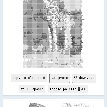
copy to clipboard
👍 upvote
👎 downvote
fill: spaces
toggle palette ▓→✊🏽
                                          ▓▓▒▒▒▒▒▒▒▒▓▓▒▒▒▒░░                                                    ░░░░░░▒▒░░░░░░        ░░            ░░░░░░  ░░                          
                                        ░░▓▓▓▓▒▒▒▒▒▒▒▒▒▒▒▒▒▒▒▒▓▓▒▒                                                    ░░▒▒░░▒▒░░            ░░  ░░░░  ▒▒░░  ░░                          
                                        ▓▓▓▓▓▓▒▒▓▓▓▓▒▒▓▓▒▒░░░░▒▒▒▒▒▒▓▓░░                                      ░░        ▒▒░░░░▒▒░░    ▒▒░░░░▒▒░░░░░░  ░░      ░░░░  ░░                  
                                      ░░▓▓▒▒▓▓▒▒▒▒▒▒▒▒▒▒▒▒▓▓▓▓░░▒▒▒▒▒▒▒▒▒▒░░                                  ░░░░  ░░░░░░░░  ▒▒░░    ░░░░  ░░  ░░    ░░  ░░  ▒▒░░░░░░        ░░        
                  ▒▒        ░░    ░░░░▒▒▒▒▒▒▒▒▓▓▒▒▓▓▓▓▒▒▓▓▓▓▓▓▒▒▓▓▓▓▓▓░░▒▒▒▒▒▒                                    ▒▒░░░░  ░░░░                  ░░░░▒▒  ░░░░    ░░▒▒▒▒░░▒▒░░  ░░        
              ░░░░▒▒░░  ░░  ▒▒▒▒░░░░▒▒▓▓▓▓▒▒▓▓▓▓▒▒▓▓▓▓▓▓▒▒▓▓▓▓▒▒▓▓▓▓▒▒▒▒▒▒▒▒▒▒▒▒                                    ░░▒▒  ▒▒▒▒            ░░  ░░░░░░▒▒▒▒░░░░░░░░▒▒▒▒▒▒▒▒  ░░░░░░░░░░░░░░
            ░░▒▒░░▒▒▒▒  ▒▒▒▒▒▒▓▓▒▒▒▒▒▒▒▒▒▒▒▒▓▓▒▒▒▒▓▓▒▒▒▒▒▒▒▒▒▒▒▒▒▒▒▒▒▒▒▒▓▓▒▒▒▒▒▒▓▓                                  ░░░░▒▒▒▒░░▒▒░░░░░░  ░░      ▒▒▒▒  ▒▒▒▒▒▒▒▒▒▒  ░░▒▒░░░░  ░░░░▒▒░░  ░░
          ▒▒▒▒▒▒▒▒▒▒▓▓▒▒▓▓▒▒▒▒▓▓▒▒▒▒▒▒▓▓▒▒▓▓▓▓▓▓▓▓▒▒▒▒▒▒▒▒▓▓▒▒▒▒▓▓▒▒▒▒▒▒▓▓▒▒▓▓▓▓▒▒▓▓                                ░░░░░░░░░░░░▒▒▒▒▒▒▒▒        ▒▒▒▒░░▒▒▒▒▓▓▓▓▒▒▒▒▒▒░░░░░░░░  ░░░░▒▒░░  
      ░░▓▓▓▓▓▓▒▒▓▓▒▒▓▓▓▓▓▓▒▒▒▒▒▒▒▒▒▒▓▓▓▓▒▒▓▓▒▒▓▓▓▓▒▒▓▓▒▒▓▓▓▓▒▒▒▒▒▒▓▓▒▒▒▒▒▒▒▒▓▓▒▒▒▒▒▒▓▓                                    ▒▒▒▒▒▒▒▒░░░░  ░░  ░░▒▒░░▒▒░░▒▒▓▓▓▓▓▓▒▒▒▒        ░░    ░░▒▒░░  
      ░░▓▓▒▒▓▓▒▒▓▓▓▓▓▓▓▓▒▒▒▒░░▒▒▒▒▒▒▒▒▒▒▓▓▒▒▒▒▓▓▒▒▓▓▓▓▒▒▓▓████▒▒▓▓▓▓▒▒▓▓▒▒▒▒▒▒▒▒▒▒▒▒▒▒▒▒                                    ░░▒▒░░  ░░░░  ▒▒▒▒▒▒▒▒▒▒▒▒▒▒▒▒▒▒░░░░░░              ░░▒▒░░░░
      ▒▒▓▓▒▒░░▒▒▒▒▒▒▒▒▒▒▒▒▒▒▓▓▒▒▓▓▓▓▓▓▒▒▒▒▓▓▓▓▒▒▓▓██▒▒▓▓▒▒▒▒▓▓▓▓▒▒▓▓▒▒▓▓▓▓▒▒░░▒▒▒▒▒▒▒▒▒▒▒▒▒▒▒▒                              ▒▒▒▒▒▒  ░░░░░░▒▒▒▒▒▒▒▒▒▒▓▓▒▒▒▒░░    ░░▒▒░░░░        ░░▒▒░░░░
░░░░  ▒▒▒▒▓▓▒▒▒▒▓▓▓▓▓▓▒▒▒▒▒▒▒▒▓▓▓▓▒▒▓▓▓▓▒▒▓▓▓▓▒▒▒▒▒▒██▓▓░░▒▒▒▒▒▒▒▒▒▒▒▒▒▒▓▓▒▒▒▒▓▓▒▒▓▓▓▓▒▒▒▒▒▒▒▒░░▒▒▒▒                          ░░░░▒▒▒▒▒▒░░▒▒▒▒▒▒▒▒▒▒▒▒░░▒▒░░░░░░▒▒░░  ░░  ░░░░  ▒▒▒▒▒▒▒▒
▒▒░░  ▒▒▒▒▓▓▒▒▓▓▒▒▓▓▒▒▒▒▒▒▓▓▒▒▓▓▓▓▒▒▓▓▓▓▒▒▓▓▓▓▒▒▓▓▒▒▓▓▒▒░░▒▒▒▒▒▒░░▒▒▒▒  ▒▒░░▓▓▒▒▒▒▓▓▓▓▒▒▒▒▒▒▒▒▒▒▒▒▒▒        ░░░░░░░░░░░░░░░░░░▒▒▒▒▒▒░░▒▒▒▒▓▓▒▒░░▒▒▒▒▒▒▒▒░░▒▒░░▒▒▒▒░░    ░░░░▒▒▒▒░░░░▓▓▒▒
▒▒▒▒▒▒▓▓▒▒▓▓▓▓▒▒▒▒▒▒▒▒▒▒▓▓▒▒▓▓▒▒▒▒▓▓▒▒▒▒▓▓▒▒▓▓▒▒▓▓██▒▒▓▓░░▒▒▒▒▒▒▒▒▒▒▒▒▒▒░░▒▒░░▒▒▒▒▒▒▒▒▒▒▒▒▒▒▒▒▓▓░░▒▒  ░░      ░░  ░░▒▒░░    ░░  ▒▒░░▒▒▒▒▓▓▓▓░░▓▓▒▒▒▒▒▒▒▒▒▒▒▒▒▒▒▒▒▒▓▓▒▒▒▒▒▒░░░░▒▒  ▒▒▓▓▒▒
▒▒▒▒▓▓▒▒▓▓▓▓▒▒▓▓▒▒▒▒▒▒▒▒▓▓▒▒▓▓▓▓▓▓▓▓▓▓▒▒▒▒▓▓▓▓▓▓▓▓▓▓▓▓▓▓▒▒▒▒▒▒▒▒▒▒▒▒▒▒░░▒▒▒▒░░▒▒▓▓▓▓▒▒▒▒▓▓▒▒▒▒▓▓▒▒▒▒  ▒▒░░░░  ░░  ░░▒▒▒▒░░▒▒▒▒  ░░░░░░▓▓░░▒▒▒▒▓▓▓▓▒▒▒▒▒▒▒▒░░▒▒░░░░░░░░▒▒░░▒▒░░░░▓▓▒▒▒▒▒▒
▒▒▒▒▓▓▒▒▓▓▓▓▓▓▒▒▒▒░░▒▒▒▒▓▓▒▒██▒▒▓▓▒▒▒▒▓▓▒▒▓▓▓▓▒▒▒▒▓▓▒▒▒▒▒▒░░▒▒▒▒▒▒▒▒▒▒▒▒▒▒░░▒▒▒▒▓▓░░▒▒▒▒▒▒░░▒▒░░▓▓▒▒██▒▒▒▒    ▒▒░░▒▒▒▒▒▒▒▒░░▒▒░░░░▒▒▒▒▒▒▒▒▒▒▒▒▒▒▓▓▓▓▒▒▓▓░░▒▒░░░░░░░░▒▒▒▒▒▒▒▒▒▒▒▒▒▒▒▒▒▒▒▒
▓▓▓▓▓▓▓▓▓▓▒▒▓▓▓▓░░▒▒▒▒▒▒▒▒▒▒▒▒▓▓▒▒░░▓▓▓▓▒▒▓▓▒▒░░▒▒▒▒░░▓▓▓▓▒▒░░▒▒▓▓▒▒▒▒▒▒▒▒▒▒▒▒░░▓▓▒▒░░▒▒░░  ▓▓▒▒▓▓▒▒██░░▒▒░░▒▒░░▒▒░░░░▒▒░░▒▒▒▒▒▒▒▒  ░░▓▓▒▒▒▒▓▓▒▒▒▒▒▒▒▒▒▒▒▒░░░░  ░░░░▒▒▓▓▒▒▒▒▒▒▒▒▒▒▒▒▓▓▒▒
▓▓▓▓▓▓▓▓██▓▓▓▓▓▓▒▒▒▒▓▓▓▓▓▓▒▒▓▓▓▓▓▓▒▒▓▓▒▒▒▒▒▒▒▒▒▒▓▓▓▓░░▓▓▓▓▓▓░░▒▒▒▒▓▓▒▒▒▒▒▒▒▒▒▒▒▒▒▒▒▒░░▒▒▓▓░░▒▒▒▒▓▓▒▒▒▒▒▒▒▒▒▒▒▒    ░░░░▒▒▒▒░░▒▒░░▒▒▒▒▓▓▒▒▒▒▒▒▓▓░░▒▒▒▒▒▒▒▒░░    ░░  ▒▒▓▓▓▓▓▓▒▒▒▒▒▒▓▓▒▒▒▒▓▓
▓▓▓▓██████▓▓▓▓▓▓▒▒▒▒▒▒▓▓▓▓▒▒▓▓▓▓▓▓▓▓▒▒▓▓▓▓▒▒▒▒▓▓▒▒▒▒▒▒▓▓▓▓▓▓░░▒▒▓▓▒▒▒▒▒▒▒▒▒▒▒▒▒▒▒▒▒▒▒▒░░▒▒░░▒▒▒▒▓▓▒▒░░▒▒▒▒▒▒▒▒▒▒░░▒▒▒▒░░░░░░░░░░▓▓▓▓▓▓▓▓▒▒▒▒▒▒░░▒▒▒▒▒▒▒▒▒▒  ░░  ▒▒▒▒▓▓▓▓▓▓▓▓▓▓▓▓▒▒▒▒▒▒▒▒
▓▓▒▒▓▓████▓▓▒▒▒▒▒▒▒▒▒▒▓▓▓▓▒▒▓▓▒▒▓▓▒▒▓▓▓▓▒▒██▒▒▒▒▓▓▓▓░░▓▓▓▓▒▒▒▒▓▓▒▒▒▒▒▒▒▒▒▒▒▒▒▒▒▒▒▒▒▒▒▒░░░░░░░░▒▒▒▒▒▒▒▒░░▓▓▒▒▒▒░░▒▒▒▒▒▒░░░░░░░░░░▒▒▒▒▒▒▓▓▓▓▒▒▒▒▒▒▒▒▒▒▒▒▒▒▒▒░░░░▒▒▒▒▓▓▓▓▒▒▓▓▓▓▒▒▒▒▓▓▒▒▒▒▒▒
▓▓▓▓▓▓▓▓████▓▓▒▒▒▒░░░░▓▓▓▓▒▒▒▒▒▒▓▓▓▓▒▒▒▒▓▓▓▓▒▒▒▒▒▒▒▒▒▒▒▒▓▓▒▒▒▒▒▒▒▒▒▒▒▒▒▒▒▒▒▒▒▒▒▒▒▒▓▓▒▒▒▒░░░░░░░░▒▒▓▓▓▓▓▓▒▒▒▒▒▒░░▒▒▒▒▒▒░░░░▒▒▒▒▓▓▒▒▒▒▒▒▒▒▒▒▒▒▒▒▒▒▒▒▓▓▒▒▒▒▒▒▒▒▒▒▒▒▒▒▒▒▒▒▒▒▓▓▓▓▒▒▒▒▒▒▒▒▒▒▒▒
▒▒▒▒▒▒▓▓▓▓▓▓▓▓▒▒▓▓▓▓▒▒▒▒▒▒▒▒██▒▒▒▒██▓▓▒▒▓▓▓▓▓▓▓▓▒▒▒▒░░▒▒▓▓▓▓░░▓▓▒▒▒▒▒▒▒▒▒▒▒▒▒▒▒▒▒▒▒▒▓▓▒▒▒▒▒▒░░▒▒▓▓▓▓██▓▓▒▒▒▒░░▒▒▒▒▒▒▒▒▒▒▒▒▒▒▒▒▒▒▒▒▒▒▒▒▒▒▒▒▒▒▒▒▒▒▒▒▓▓▒▒▒▒▒▒▒▒▒▒▒▒▒▒▒▒▒▒▒▒▒▒▒▒▒▒▒▒▒▒▒▒▒▒▒▒
▒▒░░▒▒▓▓▓▓▒▒▒▒▒▒▓▓░░▒▒▒▒▒▒▒▒▓▓▒▒▓▓██▓▓▒▒▓▓▒▒▓▓▓▓▒▒██▓▓▒▒░░░░░░▒▒▓▓▓▓▒▒▒▒▓▓▓▓▓▓▒▒▒▒▓▓▒▒▓▓▒▒░░▓▓▓▓▓▓▓▓██▓▓░░▒▒▒▒▒▒▒▒▒▒▒▒▒▒▒▒▒▒▒▒▒▒▒▒▒▒▒▒▒▒▒▒▒▒▒▒▓▓▓▓▒▒▒▒▒▒▒▒▒▒▒▒▒▒▒▒▒▒▒▒▒▒▒▒▒▒▒▒▒▒▒▒▒▒▒▒▒▒
▒▒▒▒▒▒▒▒▒▒▒▒▒▒▒▒▒▒░░▒▒▒▒▓▓▒▒▓▓▓▓▓▓▒▒▒▒▓▓▒▒▒▒▒▒▒▒▒▒▓▓▒▒▓▓░░▒▒▒▒▓▓▓▓██▒▒▒▒▓▓▓▓▓▓▓▓▒▒▒▒▒▒▓▓▓▓▒▒░░▒▒▒▒▓▓██▒▒▒▒▒▒▒▒▒▒▒▒▒▒▒▒▒▒▒▒▒▒▒▒▒▒▒▒▒▒▒▒▒▒▒▒▓▓▒▒▒▒▒▒▒▒▒▒▒▒▓▓▓▓▓▓▓▓▒▒▒▒▒▒▒▒▒▒▒▒▒▒▒▒▒▒▒▒▒▒▒▒
▒▒▒▒▒▒▒▒▒▒▒▒▒▒▒▒▓▓▓▓▒▒▒▒▒▒▓▓▒▒▓▓▒▒▓▓▓▓▓▓▒▒▓▓▓▓▒▒▒▒▒▒░░░░▒▒▒▒▒▒▓▓▓▓▓▓▒▒▒▒▓▓▒▒▒▒▓▓▒▒▓▓▓▓▓▓░░▓▓▒▒▒▒▒▒▒▒▓▓▒▒▒▒▓▓▒▒▒▒▒▒▓▓▓▓▒▒▒▒▒▒▒▒▒▒▓▓▓▓▓▓▓▓▒▒▒▒▒▒▒▒▒▒▒▒▒▒▒▒▒▒▓▓▒▒▓▓▒▒▓▓▒▒▒▒▒▒▒▒▒▒▒▒▒▒▒▒▒▒▒▒
▒▒▓▓▒▒▒▒▒▒▒▒▒▒▒▒▒▒▒▒░░░░▒▒░░▒▒▒▒░░▒▒▒▒▒▒▒▒▓▓▒▒░░▒▒▒▒░░░░░░░░▒▒▓▓▒▒▓▓▓▓▓▓▒▒▒▒▒▒▒▒▒▒▓▓▒▒▓▓▓▓▒▒▓▓▒▒▓▓▓▓▓▓▒▒▓▓▒▒▒▒▒▒▒▒▒▒▓▓▒▒▓▓▒▒▒▒▒▒▒▒▒▒▒▒▒▒▒▒▒▒▒▒▒▒▓▓▒▒▓▓▓▓▓▓▓▓▒▒▒▒▒▒▒▒▓▓▓▓▒▒▒▒▒▒▒▒▒▒▒▒▒▒▒▒
▓▓▒▒▒▒▒▒▒▒▒▒▒▒▒▒▒▒░░▒▒░░▒▒░░▒▒▒▒░░▒▒▒▒▒▒▓▓▒▒░░░░▒▒░░░░░░▒▒▒▒▓▓▒▒▒▒▒▒▒▒▒▒▒▒▓▓▒▒▒▒▓▓▓▓▓▓▓▓▒▒▓▓▒▒▓▓░░▓▓▒▒▒▒▓▓▒▒▒▒▒▒▒▒▒▒▓▓▓▓▓▓▓▓▓▓▒▒▒▒▒▒▒▒▒▒▒▒▓▓▓▓▓▓▓▓▓▓▓▓▓▓▒▒▓▓▒▒▒▒▒▒▒▒▒▒▒▒▒▒▒▒▒▒▒▒▒▒▒▒▓▓▒▒
▒▒▒▒▒▒▒▒▒▒▒▒▒▒▒▒▒▒▒▒░░░░░░░░▒▒▒▒▒▒▒▒▓▓▒▒░░░░░░▒▒▒▒░░░░░░▒▒▒▒▓▓▒▒▒▒▒▒▒▒▓▓▒▒▒▒▒▒▒▒▓▓▓▓▒▒▒▒▒▒▒▒▒▒░░░░▒▒▓▓▒▒▒▒▒▒▒▒▒▒▒▒▓▓▓▓▓▓▒▒▓▓▓▓▓▓▓▓▒▒▓▓▒▒▒▒▒▒▒▒▓▓▒▒▓▓▓▓▒▒▒▒▓▓▒▒▒▒▒▒▒▒▒▒▒▒▒▒▒▒▒▒▒▒▒▒▒▒▒▒▒▒
▒▒▒▒▒▒▒▒▒▒▒▒▒▒▒▒▒▒▒▒▒▒░░░░░░▒▒▒▒░░▒▒▓▓▒▒▒▒░░▒▒▓▓▓▓░░░░▒▒░░▒▒▒▒▒▒▒▒▒▒▓▓▓▓▒▒▒▒▒▒▒▒▒▒▒▒▒▒▒▒▒▒▒▒▒▒▒▒▒▒██▓▓▓▓▒▒▒▒▒▒▒▒▒▒▓▓▓▓▓▓▒▒▓▓▓▓██▒▒▓▓▓▓▓▓▓▓▒▒▓▓▓▓▓▓▓▓▓▓▓▓▒▒▓▓▓▓▒▒▓▓▓▓▒▒▒▒▒▒▒▒▒▒▓▓▒▒▒▒▓▓▓▓
▒▒▒▒▒▒▒▒▒▒▒▒▒▒▒▒▒▒░░░░░░░░░░▒▒▓▓░░▒▒▒▒▓▓▒▒▒▒▓▓▓▓▓▓▒▒░░▒▒▒▒░░▒▒▒▒▒▒▒▒▒▒▒▒▒▒▒▒▓▓▓▓▓▓▓▓▓▓▒▒▒▒▒▒▒▒▒▒▒▒██▓▓▓▓▒▒░░▒▒▒▒▒▒▒▒▓▓▒▒▒▒▓▓▓▓▒▒▓▓▓▓▓▓▒▒▒▒▓▓▓▓▓▓▓▓▒▒▓▓▒▒▒▒▒▒▒▒▓▓▒▒▒▒▓▓▒▒▒▒▒▒▒▒▒▒▓▓▒▒▓▓▒▒
▒▒▒▒▒▒▒▒▓▓▒▒▒▒▓▓▒▒░░░░░░░░░░▒▒▓▓░░▒▒▒▒▒▒░░▓▓▓▓▓▓▓▓▒▒▒▒▒▒▒▒▒▒▒▒▒▒▒▒▒▒▒▒▓▓▒▒▒▒▒▒▒▒▒▒▒▒▓▓▒▒▓▓▓▓▒▒▒▒▓▓▓▓▓▓▓▓▒▒▒▒▒▒▒▒▒▒▒▒▒▒▒▒▒▒▒▒▒▒▓▓██▓▓▒▒▓▓▓▓▓▓▓▓▓▓▓▓▓▓▒▒▒▒▓▓▒▒▒▒▒▒▓▓▒▒▒▒▒▒▓▓▓▓▒▒▒▒▓▓▓▓▓▓▒▒
▒▒▒▒▒▒▒▒▒▒▒▒▒▒▓▓▒▒░░░░░░░░░░▒▒▓▓░░▒▒▓▓▒▒▓▓▓▓▓▓▓▓▓▓▒▒░░░░▒▒▓▓▒▒▓▓▒▒▒▒▓▓▒▒▒▒▓▓▓▓▒▒▒▒▒▒██▓▓▓▓▓▓▓▓▒▒▒▒░░░░▒▒▒▒▒▒▒▒▒▒▒▒▒▒▒▒▒▒▒▒▒▒▓▓▓▓▒▒██▓▓▓▓▓▓  ░░░░▒▒▒▒▓▓▒▒▓▓▓▓▓▓▒▒▒▒▒▒▒▒▒▒▓▓▓▓▓▓▓▓▓▓▓▓▓▓▓▓
▒▒▓▓▒▒▒▒▒▒▒▒▒▒▒▒▒▒░░░░░░░░▒▒▓▓▓▓░░░░▒▒▒▒▒▒▓▓▓▓▓▓▓▓░░▒▒▒▒░░▒▒▓▓▓▓▓▓▓▓▓▓▓▓██▓▓██▓▓▓▓▒▒    ▒▒▓▓██▓▓░░  ░░░░▒▒▒▒▒▒▒▒▒▒▒▒▒▒▒▒▒▒▓▓▓▓▓▓▓▓▓▓▓▓████▒▒░░░░▓▓░░░░░░░░▒▒▒▒▒▒▒▒▒▒▒▒▒▒▒▒▒▒▒▒▓▓▒▒▒▒▓▓▓▓
▒▒▒▒▒▒▒▒▒▒▒▒▒▒▒▒▒▒░░░░░░  ▓▓██▓▓░░▒▒▒▒▒▒▓▓▓▓▒▒▓▓▓▓▒▒▒▒░░▓▓▓▓▒▒▓▓██▓▓██▓▓▓▓██▓▓▓▓▓▓▓▓░░░░░░▒▒▒▒  ░░▒▒░░░░▒▒▒▒▓▓▒▒▓▓▒▒▓▓▓▓▓▓▒▒▓▓▒▒▓▓██▓▓▓▓▓▓▓▓▒▒▓▓░░▒▒  ░░  ░░▒▒▒▒▒▒▒▒▒▒▒▒▒▒▒▒▒▒▒▒▒▒▓▓▒▒▓▓
▒▒▒▒▒▒▒▒▒▒▓▓▒▒▓▓▓▓▓▓░░░░░░██▓▓▓▓░░░░▒▒▒▒▓▓▓▓▓▓▓▓▓▓░░▒▒░░▓▓▓▓▒▒▓▓▓▓██▓▓▓▓▓▓▓▓▓▓▓▓██▒▒▓▓▒▒▓▓░░▒▒  ░░▒▒▒▒▓▓▓▓▒▒▓▓▒▒▒▒▒▒▒▒▒▒▓▓▓▓▓▓▒▒▓▓▓▓▓▓████▓▓▒▒▓▓▓▓▒▒  ░░▒▒  ░░▒▒▒▒▒▒▒▒▒▒▒▒▒▒▒▒▒▒▒▒▒▒▒▒▓▓
▒▒▒▒▓▓▓▓▒▒▒▒▓▓▓▓▓▓▓▓░░░░  ██▓▓▓▓░░▒▒▒▒▒▒▓▓▓▓▓▓▓▓▓▓▒▒▒▒░░▓▓▓▓▒▒▓▓▓▓▒▒▓▓▓▓▓▓▒▒▓▓▓▓▓▓▓▓▓▓▒▒▓▓▓▓▒▒░░▒▒▒▒▓▓▓▓▒▒▒▒▓▓▓▓▓▓▓▓▒▒▒▒▓▓▓▓▓▓▒▒▓▓▓▓▓▓██████▓▓▒▒▒▒▒▒░░▒▒░░  ▒▒▒▒▒▒▒▒▒▒▒▒▒▒▒▒▒▒▒▒▒▒▒▒▒▒▒▒
▒▒▒▒▓▓▓▓▒▒▒▒▒▒▓▓▒▒▒▒░░░░  ██▓▓▓▓░░▒▒░░▒▒▓▓▓▓██▓▓▓▓░░░░░░▓▓▓▓▒▒▓▓▓▓▓▓▓▓▓▓▓▓▓▓▓▓▓▓▓▓▒▒▓▓▒▒▒▒▒▒▓▓░░░░▓▓▒▒▒▒▒▒▒▒▒▒▒▒▒▒▓▓▓▓▓▓▓▓▓▓██▒▒▓▓▓▓▓▓▓▓▓▓▓▓▓▓▒▒▓▓▒▒▒▒░░▒▒░░░░▓▓▒▒▒▒▒▒▓▓▒▒▒▒░░░░▒▒░░▒▒▒▒
▒▒▒▒▒▒▒▒▒▒▒▒▒▒▒▒▒▒▒▒▒▒░░  ██▒▒▒▒░░░░░░░░▓▓▒▒▒▒▓▓▓▓░░░░  ▓▓▓▓▒▒▒▒▓▓▒▒▓▓██▓▓▒▒▓▓▒▒▒▒▒▒▒▒▒▒▒▒▒▒▒▒▒▒▒▒▒▒▒▒▒▒░░▒▒▒▒▒▒▒▒▒▒▓▓▒▒▒▒▒▒▓▓▓▓▓▓▒▒▓▓▓▓▓▓▓▓▓▓▒▒▒▒▒▒▒▒▒▒▒▒▒▒▒▒▓▓▒▒▒▒▓▓▒▒▒▒░░▒▒░░░░░░░░░░
▓▓▒▒▓▓▓▓▒▒▓▓▓▓▒▒▒▒▒▒▓▓░░  ▓▓▒▒░░░░░░▒▒░░▒▒▒▒▒▒▒▒▒▒░░░░░░▒▒▒▒▒▒▒▒▒▒▒▒▒▒▒▒▒▒▒▒▒▒▒▒▒▒▒▒▒▒▒▒▒▒▒▒▒▒▒▒▒▒▒▒▒▒▒▒░░░░▒▒▒▒▓▓▒▒▒▒▓▓▒▒▒▒▒▒▒▒▓▓▓▓▓▓▓▓▓▓████▒▒░░▒▒▒▒▓▓██▒▒▒▒▓▓▒▒▒▒▒▒▒▒▓▓▒▒▒▒░░░░░░░░░░
▓▓▓▓▓▓▒▒▒▒▒▒▒▒▓▓▒▒▒▒▒▒░░  ░░▒▒░░░░░░░░░░░░▒▒░░░░░░░░░░  ▒▒▒▒░░▒▒░░░░░░▒▒▒▒▒▒▒▒░░░░░░░░▒▒▒▒░░▒▒▓▓░░▒▒░░░░░░▒▒▒▒▒▒░░▒▒▓▓▓▓▓▓▒▒▓▓▒▒▓▓▓▓▒▒▓▓▓▓▓▓▒▒▓▓▒▒▒▒░░▓▓▓▓▒▒▒▒▒▒░░▒▒░░▒▒▒▒▒▒▒▒░░░░░░░░░░
▒▒▒▒▒▒▒▒▒▒░░▒▒▒▒▓▓▓▓▒▒░░░░░░▒▒▒▒░░░░░░  ░░▒▒░░░░▒▒░░░░  ▒▒▒▒░░░░░░░░░░░░░░░░░░░░░░░░░░░░░░░░▒▒▓▓░░░░░░░░░░▒▒▒▒▒▒▒▒▓▓▒▒▓▓▒▒▒▒▒▒▒▒▒▒▒▒▒▒▒▒▓▓▓▓▓▓▓▓▒▒▒▒░░▓▓▓▓▒▒▒▒▒▒▒▒▒▒▒▒▒▒▒▒▓▓░░░░░░░░░░▒▒
▒▒░░▒▒░░░░▒▒▒▒▒▒▒▒▓▓▓▓░░░░░░▒▒░░░░░░░░░░░░░░░░▒▒░░░░░░  ░░░░░░▒▒░░░░░░░░░░░░░░░░░░░░░░░░░░░░▒▒▒▒░░░░░░▒▒░░▒▒▒▒▒▒▒▒▒▒▒▒▒▒▒▒▒▒▒▒▒▒▒▒▒▒░░░░▓▓▓▓▓▓▒▒▒▒░░▒▒▒▒▒▒▓▓░░░░░░▒▒▒▒▒▒▓▓▒▒▒▒░░░░░░▒▒░░
▒▒▒▒▒▒▒▒░░▒▒░░░░░░▒▒▓▓░░░░░░▒▒░░░░▒▒▒▒░░░░░░░░░░░░░░░░▒▒░░░░░░░░░░░░░░░░░░░░░░░░░░░░░░░░░░░░▒▒▒▒░░░░░░░░░░▒▒▒▒▒▒▒▒░░░░▒▒▒▒▒▒▒▒▒▒▒▒▒▒▒▒▒▒▒▒▒▒▒▒▓▓▒▒▒▒▒▒░░▒▒▒▒░░░░░░░░░░▒▒░░▒▒▒▒░░░░░░░░░░
▒▒▒▒▒▒░░░░░░░░░░░░▒▒▒▒░░░░░░░░░░░░██▒▒░░░░░░░░░░░░░░▒▒▒▒░░░░    ░░  ░░  ░░░░░░░░░░░░░░▒▒░░░░▒▒▒▒▒▒░░░░░░░░▒▒▒▒▒▒▒▒░░▒▒▒▒▒▒▓▓▒▒▒▒▒▒▒▒▒▒░░░░▒▒▒▒▓▓▒▒▒▒▒▒▒▒▒▒░░░░░░░░░░░░▒▒░░░░░░▒▒░░░░░░░░
░░▒▒▒▒▒▒░░░░░░░░░░░░▒▒░░  ░░░░░░░░▒▒░░░░░░░░░░░░░░░░░░░░░░      ░░          ░░░░░░░░░░░░░░░░▒▒▒▒▓▓░░░░░░░░░░░░░░▒▒░░▒▒▒▒░░░░░░▒▒▒▒░░▒▒░░▒▒▒▒░░░░░░▓▓▒▒▒▒░░░░░░░░░░░░░░▒▒░░▒▒░░░░░░░░░░░░
░░░░░░░░░░░░░░░░░░░░▒▒░░  ░░░░░░░░░░░░░░░░░░░░░░░░░░░░      ░░░░░░░░░░░░  ░░░░░░░░░░░░░░░░░░▓▓▒▒▒▒░░░░░░░░░░░░░░▒▒░░░░▒▒░░░░░░░░░░░░░░░░░░░░▒▒░░░░▒▒▒▒▒▒░░░░░░░░░░░░░░░░▒▒░░░░░░░░░░░░░░
░░░░░░░░░░░░░░░░░░░░▒▒░░  ░░░░░░░░░░░░░░░░░░░░░░░░░░░░    ░░░░░░░░░░░░░░░░░░░░░░░░░░░░░░░░░░▒▒▒▒▒▒░░░░░░░░░░░░░░░░░░░░░░░░░░░░░░░░░░░░░░░░▒▒▒▒░░░░▒▒▓▓░░░░░░░░░░░░░░░░░░░░░░░░░░░░░░░░░░
░░░░░░░░░░░░░░░░░░░░▒▒░░  ░░░░░░░░  ░░░░░░░░░░░░░░░░░░  ░░░░░░░░░░░░░░░░░░░░░░░░░░░░░░░░░░░░▒▒▒▒▒▒▒▒░░░░░░░░░░░░░░░░░░░░░░░░░░░░░░░░░░░░░░░░░░░░░░▒▒▒▒▒▒░░░░░░░░░░░░░░░░░░░░░░░░░░░░░░░░
░░░░░░░░░░░░░░░░░░░░▒▒▒▒░░░░░░░░░░░░░░░░░░░░░░░░░░░░░░░░░░░░░░░░░░░░░░░░░░░░░░░░░░░░░░░░░░░░▓▓▒▒░░░░░░░░░░░░░░░░░░░░░░░░░░░░░░░░░░░░░░░░░░░░▒▒░░░░▒▒▒▒░░░░░░░░░░░░░░░░░░░░░░░░░░░░░░░░░░
░░░░░░░░░░░░░░░░░░░░▒▒▒▒  ░░░░░░░░░░░░░░░░░░░░░░░░░░░░░░░░░░░░░░░░░░░░░░░░░░░░░░░░░░░░░░░░▒▒▒▒▒▒▒▒░░░░░░░░░░░░░░░░░░░░░░░░░░░░░░░░░░░░░░░░░░░░░░░░▒▒▒▒░░░░░░░░░░░░░░░░░░░░░░░░░░▒▒░░░░░░
░░░░░░░░░░░░░░░░▒▒░░▒▒░░░░░░░░░░░░░░░░░░░░░░░░░░░░░░░░░░░░░░░░░░░░░░░░░░░░░░░░░░░░░░░░░░░░▒▒▒▒▒▒▒▒░░░░░░░░░░░░░░░░░░░░░░░░░░░░░░░░░░░░░░░░░░░░░░▒▒▒▒▒▒░░░░░░░░░░░░░░░░▒▒░░░░░░░░░░░░░░▒▒
░░░░░░░░░░░░░░░░░░░░▒▒▒▒░░░░░░░░░░░░░░░░░░░░░░░░░░░░░░░░░░░░░░░░░░░░░░░░░░░░░░░░░░░░░░░░▒▒▒▒▒▒░░░░░░░░░░░░░░░░░░░░░░░░░░░░░░░░░░░░░░░░░░░░░░░░░░▒▒▒▒▒▒░░░░░░░░░░░░░░░░░░▒▒░░░░▒▒░░░░░░░░
░░░░░░░░░░░░░░░░░░░░▒▒▒▒░░░░░░░░░░░░░░░░░░░░░░░░░░░░░░░░░░░░░░░░░░░░░░░░░░░░░░░░░░░░░░░░▒▒▒▒░░░░░░░░░░░░░░░░░░░░░░░░░░░░░░░░▒▒░░░░░░░░░░░░░░░░░░▒▒▒▒░░░░░░░░▒▒░░░░░░░░░░▒▒▒▒░░▒▒▒▒▒▒▒▒░░
░░░░░░░░░░░░░░░░░░░░░░░░░░░░░░░░▒▒░░░░░░░░░░░░░░░░░░░░░░░░░░░░░░░░░░░░░░░░░░░░░░░░░░░░░░░░▒▒░░░░░░░░░░░░░░░░░░░░░░░░░░░░░░░░░░░░░░░░░░░░░░░░░░▒▒▒▒▒▒▒▒░░░░░░▒▒░░░░░░░░░░▒▒░░░░░░▒▒▒▒▒▒░░
░░░░░░░░░░