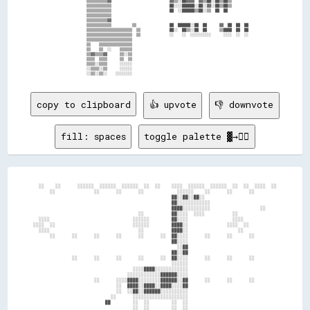
              ▒▒▒▒▒▒▒▒▒▒▓▓                            ▓▓▒▒░░██▓▓▓▓  ▓▓▒▒██░░██▒▒██▒▒          

              ▒▒▒▒▒▒▒▒▒▒▒▒                            ██░░░░██████░░██░░▓▓░░██▒▒██▒▒          

              ▒▒▒▒▒▒▒▒▒▒▒▒                            ██  ░░██████▒▒██░░▒▒  ██  ██            

              ▒▒▒▒▒▒▒▒▒▒▒▒                                                                    

              ▒▒▒▒▒▒▒▒▒▒▓▓                                                                    

              ▒▒▒▒▒▒▒▒▒▒▒▒          ▒▒                ██  ██████░░██  ██      ▓▓  ██  ██  ██  

              ▒▒▒▒▒▒▒▒▒▒▒▒▒▒▒▒▒▒▒▒▒▒  ▒▒              ██░░  ██▒▒░░██  ██      ▒▒████  ██  ██  

              ▒▒▒▒▒▒▒▒▒▒▒▒▒▒▒▒▒▒▒▒▒▒  ▒▒              ░░    ░░  ░░░░░░░░░░      ░░░░  ░░  ░░  

              ▒▒▒▒▒▒▒▒▒▒▒▒▒▒▒▒▒▒▒▒▒▒                                                          

              ▒▒    ▒▒▒▒▒▒▒▒▒▒▒▒▒▒▒▒                                                          

              ▒▒    ▒▒  ░░    ▒▒▒▒▒▒                                                          

              ▒▒▓▓▒▒▒▒▓▓      ▒▒░░▒▒                                                          

              ▒▒▒▒  ▒▒▒▒      ▒▒  ▒▒                                                          

              ▒▒▒▒░░▒▒▒▒      ░░░░░░                                                          

              ░░▒▒▒▒░░▒▒      ░░░░░░                                                          

copy to clipboard
👍 upvote
👎 downvote
fill: spaces
toggle palette ▓→✊🏽
  ░░    ░░      ░░░░░░  ░░░░░░  ░░░░░░  ░░  ░░    ░░░░  ░░░░░░  ░░░░░░  ░░  ░░  ░░░░  ░░

      ░░              ░░      ░░      ░░            ░░░░░░    ░░      ░░      ░░        

                                                  ██░░██░░██░░                          

                                                  ██░░░░░░░░░░░░                        

                                                  ████░░░░░░░░░░                  ░░    

                                      ░░          ██░░░░  ░░░░          ░░              

  ░░░░                              ░░░░░░        ██░░░░                ░░░░            

░░░░  ░░                            ░░░░░░        ████░░              ░░░░  ░░          

  ░░░░                                ░░          ████░░                  ░░            

      ░░      ░░      ░░      ░░      ░░      ░░  ██░░░░      ░░      ░░      ░░        

                                                  ██░░░░                                

                                                    ░░██                                

                                                  ██░░██                                

              ░░      ░░      ░░      ░░      ░░  ██░░░░      ░░      ░░      ░░        

                                                  ░░░░░░                                

                                    ░░░░████░░░░░░░░░░░░                                

                                  ░░░░░░░░░░░░██████░░░░                                

                      ░░      ░░░░████░░░░░░░░██████░░██      ░░      ░░      ░░        

                              ░░  ████░░████░░████░░░░██                                

                              ░░  ░░██░░██████░░░░░░░░░░                                

                            ░░      ░░░░░░░░░░░░░░░░░░░░                                

                          ██        ░░  ░░        ░░  ░░                                

                                    ░░  ░░        ░░  ░░                                
