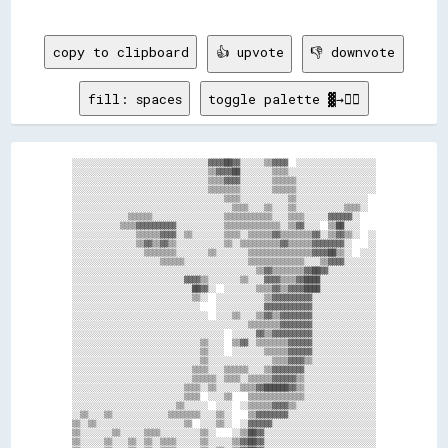
copy to clipboard
👍 upvote
👎 downvote
fill: spaces
toggle palette ▓→✊🏽
░░░░░░░░░░░░░░░░░░░░░░░░░░░░░░░░░░▓▓▓▓██▓▓░░░░░░▒▒▓▓▓▓  ░░░░░░░░░░░░░░░░░░░░

░░░░░░░░░░░░░░░░░░░░░░░░░░░░░░░░░░▒▒▓▓▓▓██░░░░░░░░▒▒▒▒░░░░░░░░░░░░░░░░░░░░░░

░░░░░░░░░░░░░░░░░░░░░░░░░░░░░░░░░░▒▒▒▒▓▓▓▓░░░░░░░░▒▒▒▒▒▒░░░░░░░░░░░░░░░░░░░░

░░░░░░░░░░░░░░░░░░░░░░░░░░░░░░░░░░▒▒▒▒▒▒▒▒░░░░░░░░▒▒▒▒▒▒░░░░░░░░░░░░░░░░░░░░

░░░░░░░░░░░░░░░░░░░░░░░░░░░░░░░░░░░░░░▒▒▒▒░░░░░░░░░░░░▒▒░░░░░░░░░░░░░░░░░░  

░░░░░░░░░░░░░░░░░░░░░░░░░░░░░░░░░░░░░░░░▒▒▒▒░░░░▒▒░░░░▒▒░░░░░░░░░░░░▒▒▒▒░░  

░░░░░░░░░░░░░░▒▒▒▒▒▒░░░░░░░░░░░░░░░░░░▒▒▒▒▒▒▒▒▒▒▒▒░░░░▒▒▒▒░░░░░░▓▓▓▓▓▓░░    

░░░░░░░░░░░░▒▒▒▒▓▓▓▓▓▓▓▓▓▓░░░░░░░░░░░░▒▒▒▒▒▒▒▒▒▒▒▒▒▒░░▒▒▓▓░░░░  ▒▒██░░░░    

░░░░░░░░░░░░░░░░▒▒▒▒▒▒▓▓▓▓░░▒▒░░░░░░░░▒▒▒▒░░▒▒▒▒▒▒▓▓▒▒▒▒▒▒▒▒▓▓░░▒▒▓▓▒▒░░  ░░

░░░░░░░░░░░░░░░░▒▒▓▓▒▒▓▓▒▒░░░░░░░░░░░░▒▒░░▒▒▒▒▒▒▒▒▒▒▓▓▒▒▒▒▒▒▓▓▓▓▓▓▓▓░░    ░░

░░░░░░░░░░░░░░░░░░▒▒▒▒▒▒▒▒░░░░░░░░▒▒░░░░░░░░▒▒▒▒▒▒▒▒▒▒▒▒▒▒▒▒▓▓▓▓██▒▒░░  ░░░░

░░░░░░░░░░░░░░░░░░░░░░▒▒▒▒▒▒░░░░░░░░░░░░░░░░▒▒▒▒▒▒▒▒▒▒▒▒▒▒░░░░▒▒▓▓▓▓░░░░░░░░

░░░░░░░░░░░░░░░░░░░░░░░░░░░░░░░░░░░░░░░░░░░░░░▒▒▓▓▒▒▒▒▒▒▒▒▓▓██▓▓░░░░░░░░░░░░

░░░░░░░░░░░░░░░░░░░░░░░░░░░░▓▓▓▓▒▒░░░░░░░░▒▒░░░░▓▓▓▓▒▒▒▒▓▓████░░░░░░░░░░░░░░

░░░░░░░░░░░░░░░░░░░░░░░░░░░░░░██▓▓░░  ░░░░░░░░▒▒▒▒▓▓▒▒▓▓▓▓████░░░░░░░░░░░░░░

░░░░░░░░░░░░░░░░░░░░░░░░░░░░░░▒▒░░  ░░░░░░░░░░░░▒▒▓▓▓▓▓▓▓▓▓▓░░░░░░░░░░░░░░░░

░░░░░░░░░░░░░░░░░░░░░░░░░░░░░░░░    ░░░░░░░░░░░░▓▓▓▓▓▓▓▓▓▓▓▓░░░░░░░░░░░░░░░░

░░░░░░░░░░░░░░░░░░░░░░░░░░░░░░░░░░  ░░░░▒▒░░░░▒▒▓▓▒▒▓▓▓▓▓▓▓▓░░░░░░░░░░░░░░░░

░░░░░░░░░░░░░░░░░░░░░░░░░░░░░░░░░░░░░░░░░░░░▒▒▒▒▒▒▒▒▓▓▓▓▓▓▓▓░░░░░░░░░░░░░░░░

░░░░░░░░░░░░░░░░░░░░░░░░░░░░░░░░░░░░░░  ░░░░░░▓▓▒▒▓▓▓▓▓▓▓▓▓▓░░░░░░░░░░░░░░░░

░░░░░░░░░░░░░░░░░░░░░░░░░░░░░░░░▒▒░░░░  ▒▒▓▓░░▒▒▒▒▒▒▒▒▓▓▓▓▓▓░░░░░░░░░░░░░░░░

░░░░░░░░░░░░░░░░░░░░░░░░░░░░░░░░▒▒░░░░  ░░░░░░░░▒▒▒▒▒▒▓▓▓▓▓▓░░░░░░░░░░░░░░░░

░░░░░░░░░░░░░░░░░░░░░░░░░░░░░░░░▒▒░░░░░░░░░░░░░░░░▒▒▒▒▓▓▓▓▒▒░░░░░░░░░░░░░░░░

░░░░░░░░░░░░░░░░░░░░░░░░░░░░░░▒▒▒▒░░░░▒▒▒▒▒▒░░░░▒▒▓▓▓▓▓▓▓▓░░░░░░░░░░░░░░░░░░

░░░░░░░░░░░░░░░░░░░░░░░░░░░░░░▒▒▒▒▒▒░░▒▒▒▒░░▒▒▒▒▒▒▓▓▓▓▓▓▒▒░░░░░░░░░░░░░░░░░░

░░░░░░░░░░░░░░░░░░░░░░░░░░░░▒▒▒▒░░▒▒░░░░░░▒▒▒▒▓▓██████▓▓▒▒░░░░░░░░░░░░░░░░░░

░░░░░░░░░░░░░░░░░░░░░░░░░░░░▒▒▒▒  ░░░░▒▒    ▒▒▒▒▒▒▒▒▒▒▒▒▒▒░░░░░░░░░░░░░░░░░░

░░░░░░░░░░░░░░░░░░░░░░░░░░▒▒░░░░░░  ░░░░  ░░▒▒▒▒▒▒▓▓▓▓▒▒░░░░░░░░░░░░░░░░░░░░

░░▒▒░░░░▒▒░░░░░░░░░░░░░░▒▒▒▒▒▒▒▒░░░░▒▒░░    ▒▒▓▓▓▓▓▓▓▓░░░░░░░░░░░░░░░░░░░░░░

▒▒░░▒▒░░░░░░░░░░░░░░░░░░░░░░▒▒  ░░░░▒▒░░  ░░▓▓▓▓▓▓░░░░░░░░░░░░░░░░░░░░░░░░░░

▒▒░░░░░░░░▒▒░░░░░░▒▒▒▒░░░░░░░░░░▒▒░░    ░░▒▒██▓▓░░░░░░░░░░░░░░░░░░░░░░░░░░░░

▒▒░░░░░░▒▒░░░░▒▒░░▒▒░░▒▒▒▒░░░░░░▒▒░░░░░░▒▒▓▓██▓▓░░░░░░░░░░░░░░░░░░░░░░░░░░░░
