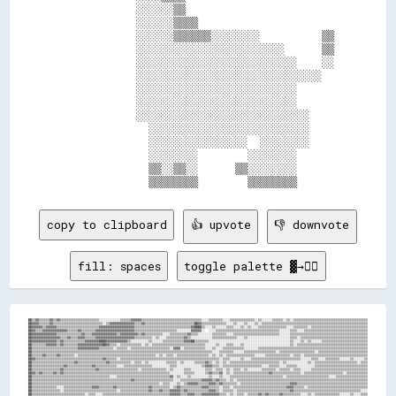
            ░░░░░░▒▒                        

            ░░░░░░▒▒▒▒                      

            ░░░░░░▒▒▒▒▒▒░░░░░░░░          ▒▒

            ░░░░░░░░░░░░░░░░░░░░░░░░      ▒▒

            ░░░░░░░░░░░░░░░░░░░░░░░░░░    ░░

            ░░░░░░░░░░░░░░░░░░░░░░░░░░░░░░  

            ░░░░░░░░░░░░░░░░░░░░░░░░░░      

            ░░░░░░░░░░░░░░░░░░░░░░░░░░      

            ░░░░░░░░░░░░░░░░░░░░░░░░░░░░    

              ░░░░░░░░░░░░░░░░░░░░░░░░░░    

              ░░░░░░░░░░░░░░░░  ░░░░░░░░    

              ░░░░░░░░        ░░░░░░░░      

              ▒▒░░▒▒░░      ▒▒░░░░░░░░      

copy to clipboard
👍 upvote
👎 downvote
fill: spaces
toggle palette ▓→✊🏽
██▒▒▓▓▒▒▒▒▒▒▓▓▒▒▓▓▒▒▒▒▒▒▒▒▒▒▒▒▒▒▒▒▒▒▒▒▒▒░░░░░░░░░░░░▒▒▒▒▒▒▓▓▓▓▓▓▒▒▒▒▒▒▒▒▒▒▒▒▒▒▒▒▒▒▒▒▒▒▒▒▒▒▒▒▒▒▒▒▒▒░░░░▒▒▒▒▒▒▒▒░░░░▒▒▒▒▒▒▒▒▒▒▒▒▒▒░░▒▒░░░░░░▒▒▒▒▒▒░░▒▒░░▒▒▒▒▒▒▒▒▒▒▒▒▒▒▒▒▒▒▒▒▒▒▒▒▒▒▒▒▒▒▒▒▒▒▒▒▒▒▒▒▒▒
██▓▓▓▓▒▒▒▒▒▒▓▓▒▒▒▒▒▒▒▒▒▒▒▒▒▒▒▒▒▒▒▒▒▒▒▒▒▒▒▒░░▒▒▓▓▓▓▓▓▓▓▓▓▓▓▓▓▒▒▒▒▓▓▒▒▒▒▒▒▒▒▒▒▒▒▒▒▒▒▒▒▒▒▒▒▒▒▒▒▒▒██▓▓▒▒▒▒▒▒▒▒▒▒▒▒▒▒░░░░▒▒░░░░▒▒░░░░▒▒░░▒▒▒▒▒▒▒▒▒▒▒▒▒▒▒▒▒▒▒▒▒▒▒▒▒▒▒▒▒▒▒▒▒▒▒▒▒▒▒▒▒▒▒▒▒▒▒▒▒▒▒▒▒▒▒▒▒▒▒▒
██▓▓▓▓▓▓▒▒▓▓▓▓▓▓▒▒▒▒▒▒▒▒▒▒▒▒▒▒▒▒▒▒▒▒▒▒▒▒▓▓▓▓▓▓▓▓▓▓▓▓▓▓▓▓▓▓▓▓▒▒▒▒▒▒▒▒▒▒▒▒▒▒▒▒▒▒▒▒▒▒▒▒▒▒▒▒▒▒▒▒▓▓████▒▒░░░░▒▒░░░░░░▒▒▒▒░░░░▒▒░░▒▒░░░░▒▒▒▒▒▒▒▒▒▒▒▒▒▒▒▒░░░░▒▒▒▒▒▒▒▒░░▒▒▒▒▒▒▒▒▒▒▒▒▒▒▒▒▒▒▒▒▒▒▒▒▒▒▒▒▒▒▒▒
██▓▓▒▒▒▒▓▓▓▓▓▓▓▓▓▓▓▓▓▓▒▒▒▒▒▒▓▓▒▒▒▒▒▒▒▒▓▓▓▓▓▓▓▓▓▓▓▓▓▓▓▓▓▓▓▓▓▓▒▒▒▒▒▒▒▒▒▒▒▒▒▒▒▒▒▒▒▒▒▒▒▒░░░░░░░░▓▓▓▓▓▓░░  ░░░░▒▒▒▒▒▒▒▒▒▒▒▒▒▒▒▒▒▒▒▒▒▒▒▒▒▒▒▒▒▒▒▒▒▒▒▒░░░░░░▒▒▒▒░░░░▒▒▒▒▒▒▒▒▒▒▒▒▒▒▒▒▒▒▒▒▒▒▒▒▒▒▒▒▒▒▒▒▒▒▒▒
██▓▓▓▓▓▓▓▓▓▓▓▓▓▓▒▒▒▒▒▒▒▒▒▒▒▒▒▒▓▓▒▒▒▒▓▓▓▓▓▓▓▓▓▓▓▓▓▓▒▒▓▓▓▓▓▓▓▓▓▓▒▒▓▓▒▒▒▒▒▒▒▒▒▒░░░░▒▒▒▒▒▒▒▒▒▒▓▓▒▒▒▒░░░░░░░░▒▒▒▒▒▒▒▒░░░░▒▒▒▒▒▒▒▒▒▒▒▒▒▒▒▒▒▒▒▒▒▒▒▒▒▒░░░░░░▒▒▒▒▒▒▒▒▒▒▒▒▒▒▒▒▒▒▒▒▒▒▒▒▒▒▒▒▒▒▒▒▒▒▒▒▒▒▒▒▒▒▒▒
██▓▓▓▓▓▓▓▓▓▓▓▓▓▓▓▓▒▒▒▒▓▓▒▒▒▒▓▓▓▓▒▒▒▒▒▒▓▓▓▓▓▓▓▓▓▓▓▓▓▓▓▓▓▓▓▓▓▓▒▒▒▒▒▒▒▒▒▒░░▒▒░░░░▒▒▒▒▒▒▒▒▒▒▓▓▒▒░░░░░░░░░░░░▒▒▒▒▒▒▒▒▒▒▒▒▒▒░░░░▒▒░░░░░░░░░░░░░░░░░░░░░░░░▒▒▒▒░░▒▒▒▒▒▒▒▒▒▒▒▒▒▒▒▒▒▒▒▒▒▒▒▒▒▒▒▒▒▒▒▒▒▒▒▒▒▒
██▓▓▓▓▓▓▓▓▓▓▓▓▓▓▒▒▓▓▒▒▒▒▒▒▒▒▒▒▒▒▓▓▓▓▓▓▓▓████▓▓▓▓▓▓▓▓▓▓▓▓▒▒░░░░░░░░░░▒▒░░░░░░▒▒▒▒▒▒▒▒▒▒▒▒▓▓▓▓██▒▒▒▒▒▒▒▒░░░░░░░░░░░░░░░░░░░░░░░░░░░░░░░░░░░░░░░░░░░░░░▒▒░░░░▒▒░░▒▒░░░░░░▒▒▒▒▒▒▒▒▒▒▒▒▒▒▒▒▒▒▒▒▒▒▒▒▒▒
██▒▒▒▒▒▒▒▒▓▓▓▓▓▓▒▒▓▓▒▒▒▒▒▒▒▒▓▓▓▓▓▓▓▓▓▓▓▓▓▓██▓▓▒▒▒▒░░▒▒▒▒▒▒▒▒▒▒▒▒░░▒▒░░▒▒▒▒▒▒▒▒▒▒▒▒▒▒▒▒▒▒▒▒▒▒▒▒▒▒▒▒▒▒░░░░░░▒▒░░░░▒▒▒▒░░░░▒▒░░░░░░░░░░░░░░░░░░░░░░░░░░▒▒░░▒▒▒▒▒▒▒▒▒▒▒▒▒▒▒▒▒▒▒▒▒▒▒▒▒▒▒▒▒▒▒▒▒▒▒▒▒▒▒▒
██▒▒▒▒▒▒▒▒▒▒▒▒▒▒▒▒▒▒▒▒▒▒▒▒▒▒▓▓▓▓▓▓▓▓▓▓▓▓▒▒▒▒▒▒▒▒░░▒▒▒▒▒▒░░▒▒▒▒▒▒▒▒▒▒▒▒▒▒▒▒▒▒▒▒▒▒░░▓▓▓▓░░▒▒▒▒▒▒▒▒▒▒▒▒░░░░▒▒░░░░▒▒▒▒▒▒▒▒▒▒▒▒░░░░░░░░▒▒▒▒▒▒▒▒▒▒▒▒▒▒▒▒▒▒▒▒▒▒▒▒▒▒▒▒▒▒▒▒▒▒▒▒▒▒▒▒▒▒▒▒▒▒▒▒▒▒▒▒▒▒▒▒▒▒▒▒▒▒
██▒▒▒▒▒▒▒▒▒▒▒▒▒▒▒▒▒▒▒▒▒▒▒▒▒▒▒▒▒▒▒▒▒▒▒▒▒▒▒▒▒▒▒▒▒▒▒▒▒▒▒▒▒▒▒▒▒▒▒▒▒▒▒▒▒▒▒▒▒▒▒▒▒▒▒▒▒▒▒▒▒▒▒▒▒▒▒▒▒▒▒▒▒▒▒▒▒▒▒▒▒▒░░░░▒▒▒▒▒▒▒▒░░░░░░▒▒▒▒▒▒▒▒▒▒▒▒▒▒▒▒▒▒░░▒▒▒▒▒▒▒▒▒▒▒▒▒▒▒▒▒▒▒▒░░▒▒▒▒▒▒▒▒▒▒▒▒▒▒▒▒▒▒▒▒▒▒▒▒▒▒▒▒
██▒▒▒▒▒▒▓▓▒▒▒▒▒▒▓▓▒▒▒▒▒▒▒▒░░▒▒▒▒▒▒▒▒▒▒▒▒▒▒▒▒▒▒▒▒▒▒▒▒▒▒▒▒▒▒▒▒▒▒▒▒▒▒▒▒▒▒▒▒░░▒▒░░▒▒▒▒░░▒▒▒▒▒▒▒▒▒▒▒▒▒▒▒▒▒▒░░▒▒░░▒▒░░▒▒▒▒▒▒▒▒▒▒▒▒▒▒▒▒░░░░░░▒▒▒▒▒▒▒▒▒▒▒▒▒▒░░▒▒▒▒░░▒▒▒▒▒▒▒▒▒▒▒▒▒▒▒▒▒▒▒▒▒▒▒▒▒▒▒▒▒▒▒▒▒▒▒▒
██▓▓▒▒▒▒▒▒▒▒▒▒▒▒▒▒▒▒▒▒▒▒▒▒▒▒▒▒▒▒▒▒▒▒▒▒▒▒▒▒▓▓▒▒▒▒▒▒░░▒▒▒▒▒▒▒▒▒▒▒▒▒▒▒▒▒▒▒▒▒▒▒▒▒▒▒▒▒▒▒▒▒▒▒▒▒▒▒▒▒▒▒▒▒▒▒▒▒▒▒▒▒▒▒▒░░▒▒▒▒░░░░░░▒▒░░░░▒▒▒▒▒▒▒▒▒▒▒▒▒▒▒▒▒▒▒▒▒▒▒▒▒▒▒▒░░░░░░▒▒▒▒░░░░▒▒▒▒▒▒▒▒░░░░░░▒▒░░░░░░▒▒
██▒▒▒▒▒▒▒▒▒▒▒▒▒▒▒▒▒▒▒▒▒▒▒▒▓▓▒▒▒▒▒▒▒▒▒▒▒▒▒▒▒▒▓▓▒▒▒▒▒▒▒▒▒▒▒▒░░▒▒▒▒░░▒▒░░░░░░░░░░▒▒▒▒▒▒░░▒▒░░░░░░▒▒▒▒▒▒▓▓▒▒░░▒▒░░▒▒░░▒▒▒▒▒▒▒▒▒▒▒▒▒▒▒▒▒▒▒▒▒▒▒▒▒▒▒▒░░▒▒░░░░░░░░░░░░▒▒░░▒▒▒▒▒▒▒▒▒▒▒▒▒▒▒▒▒▒▒▒▒▒▒▒░░▒▒▒▒
██▒▒▒▒▒▒▒▒▒▒▒▒▒▒▒▒▒▒▓▓▒▒▒▒▒▒▒▒▒▒▒▒▒▒▓▓▒▒▒▒▒▒▒▒▒▒▒▒░░░░▒▒▒▒▒▒▒▒▒▒▒▒▒▒▒▒░░░░░░░░░░▒▒▒▒░░░░░░░░░░░░░░▒▒▓▓▓▓▒▒▒▒░░▒▒▒▒▒▒▒▒▒▒▒▒▒▒▒▒▒▒▒▒▒▒░░░░▒▒▒▒▒▒░░░░▒▒▒▒▒▒░░░░░░░░░░▒▒▒▒▒▒▒▒▒▒▒▒▒▒▒▒▒▒▒▒▒▒▒▒▒▒▒▒▒▒
██▒▒▒▒▒▒▒▒▒▒▒▒▒▒▒▒▓▓▒▒▒▒▒▒▒▒▒▒▒▒▒▒▒▒▒▒▓▓▒▒▒▒▒▒▒▒▒▒▒▒▒▒▒▒▒▒▒▒▒▒░░▒▒▒▒▒▒▒▒▒▒▒▒▒▒░░▒▒░░░░░░▒▒▒▒░░░░░░░░▒▒▒▒░░▒▒▒▒░░▒▒░░▒▒▒▒░░▒▒░░░░░░░░▒▒▒▒▒▒▒▒░░▒▒▒▒▒▒░░▒▒▒▒░░░░░░▒▒▒▒▒▒▒▒▒▒▒▒▒▒▒▒▒▒▒▒▒▒▒▒▒▒▒▒▒▒▒▒
██▓▓▒▒▓▓▒▒▒▒▒▒▓▓▒▒▓▓▒▒▒▒▒▒▒▒▒▒▒▒▒▒▒▒▒▒▒▒▒▒▒▒▒▒▒▒▒▒▒▒▒▒▒▒▒▒▒▒▒▒▒▒▒▒▒▒▒▒▒▒▒▒▒▒▒▒▒▒░░░░░░░░▒▒▒▒▒▒░░░░░░▒▒▓▓▒▒▒▒▓▓░░▒▒░░▒▒▒▒▒▒▒▒▒▒▒▒▒▒▒▒▒▒▒▒▓▓▒▒▒▒▒▒▒▒▒▒▒▒▒▒▒▒░░▒▒▒▒▒▒▒▒▒▒▒▒▒▒▒▒▒▒▒▒▒▒░░▒▒▒▒▒▒▒▒▒▒▒▒
██▒▒▒▒▒▒▒▒▒▒▒▒▒▒▒▒▒▒▒▒▒▒▒▒▒▒▒▒▒▒▒▒▒▒▒▒▒▒▒▒▒▒▒▒░░░░▒▒▒▒▒▒▒▒▒▒▒▒▒▒▒▒▒▒▒▒▒▒▒▒▒▒▒▒▒▒▓▓░░▒▒░░░░▒▒░░░░░░░░░░▒▒░░░░▒▒░░░░▒▒▒▒▒▒▒▒▒▒▒▒▒▒▒▒▒▒▒▒▒▒▒▒▒▒▒▒▒▒░░▒▒▒▒▒▒▒▒▒▒▒▒▒▒▒▒▒▒▒▒▒▒▒▒░░░░▒▒▒▒▒▒▒▒▒▒▒▒▒▒▒▒▒▒
██▒▒▒▒▒▒▒▒▒▒▒▒▒▒▒▒▒▒▒▒▒▒▒▒▒▒▒▒▒▒▒▒▒▒▒▒▒▒▒▒▒▒▒▒▒▒▒▒▒▒▒▒▒▒▒▒▓▓▒▒▒▒▒▒▒▒▒▒▒▒▒▒▒▒▒▒▒▒▒▒░░░░▒▒▒▒▒▒▒▒▒▒▒▒▓▓▓▓▓▓▒▒▓▓▒▒▒▒░░▒▒░░▒▒▒▒▒▒▒▒▒▒▒▒▒▒▒▒▒▒▒▒▒▒▒▒▒▒▒▒▒▒▒▒▒▒▒▒▒▒▒▒▒▒▒▒▒▒▒▒▒▒▒▒▒▒▒▒▒▒▒▒▒▒▒▒▒▒▒▒▒▒▒▒▒▒
██▒▒▒▒▒▒▒▒▒▒▒▒▒▒▒▒▒▒▒▒▒▒▒▒▒▒▒▒▒▒▒▒▒▒▒▒▒▒▒▒▒▒▒▒▒▒▒▒▒▒▒▒▒▒▒▒▒▒▒▒▒▒▒▒▒▒▒▒▒▒▒▒░░▒▒▒▒░░░░▒▒░░▒▒▓▓▓▓▓▓▒▒▒▒▒▒▓▓▓▓▒▒▓▓▒▒▒▒▒▒▒▒░░▒▒▒▒▒▒▒▒▒▒▒▒▒▒▒▒▒▒▒▒▒▒▒▒▒▒▒▒▓▓▓▓▒▒▒▒▒▒▒▒▒▒▒▒▒▒▒▒▒▒▒▒▒▒▒▒▒▒▒▒▒▒▒▒▒▒▒▒▒▒▒▒
██▒▒▒▒▒▒▒▒▒▒▒▒▒▒░░░░▒▒▒▒▒▒▒▒▒▒▒▒▒▒▒▒▓▓▓▓▒▒▒▒▒▒▒▒▓▓▒▒▒▒▒▒▒▒▒▒▒▒▒▒▒▒▒▒▓▓▒▒▒▒▒▒▒▒▒▒░░▒▒▓▓▒▒▒▒▒▒▒▒▒▒▒▒▓▓▓▓▒▒▒▒▒▒░░▒▒▒▒░░▒▒▒▒▒▒▒▒▒▒▒▒▒▒▒▒▒▒▒▒▒▒▒▒▒▒▒▒▒▒▓▓▓▓▒▒▒▒▒▒░░▒▒▒▒▒▒▒▒▒▒▒▒▒▒▒▒▒▒▒▒▒▒▒▒▒▒▒▒▒▒▒▒▒▒
██▒▒▒▒▒▒▒▒▒▒▒▒▒▒▒▒░░▒▒▒▒▒▒▒▒▒▒▒▒▒▒▒▒▒▒▒▒▒▒▒▒▒▒▒▒▒▒░░▒▒▒▒▒▒▒▒▒▒▒▒▒▒▒▒▓▓▒▒▒▒▓▓▒▒▒▒▓▓▓▓▓▓▒▒▓▓▒▒▒▒▒▒▒▒▒▒▒▒▓▓▓▓▒▒░░▒▒▒▒▒▒░░▒▒▒▒▒▒▒▒▒▒▒▒▒▒▒▒▒▒▒▒▒▒▒▒▒▒▒▒▒▒▓▓▒▒▒▒▒▒▒▒▒▒▒▒▒▒▒▒▒▒▒▒▒▒▒▒▒▒▒▒▒▒▒▒▒▒▒▒▒▒░░░░
██▒▒▒▒▒▒▒▒▒▒▒▒▒▒▒▒▒▒▒▒▒▒▒▒▒▒▒▒▒▒░░▒▒▒▒░░░░▒▒▒▒▒▒▒▒▒▒▒▒▒▒▒▒▒▒▒▒▒▒▒▒▒▒▒▒▒▒▒▒▒▒▒▒▒▒▓▓▓▓▓▓▒▒▒▒▓▓▓▓▒▒▒▒▓▓▓▓▓▓▓▓▓▓▒▒▒▒░░▒▒░░▒▒▒▒░░▒▒▒▒▒▒▓▓▒▒▓▓▒▒▒▒▒▒▓▓▒▒▒▒▒▒▒▒▒▒░░░░▒▒░░▒▒▒▒▒▒▒▒▒▒▒▒▒▒░░░░░░▒▒░░░░▒▒▒▒
██▒▒▒▒▒▒▒▒▒▒▒▒▒▒▒▒▒▒▒▒▒▒▒▒▒▒░░▓▓▒▒▒▒▒▒▒▒▒▒░░░░▒▒▒▒▒▒▒▒▒▒▒▒▒▒▒▒▒▒▒▒▒▒░░▒▒░░▒▒▒▒▒▒▓▓▓▓▓▓▓▓▒▒▒▒▒▒▒▒▒▒▒▒▒▒▒▒▒▒▒▒▒▒▒▒▒▒▒▒░░░░░░▒▒▒▒▒▒▒▒▒▒▒▒▒▒▒▒▒▒▒▒░░░░░░░░░░░░▒▒░░░░░░░░░░░░░░░░░░░░░░▒▒░░░░▒▒░░░░░░
██▒▒▒▒▒▒▒▒▒▒▒▒▒▒▒▒▒▒▒▒▒▒▒▒▒▒▓▓▓▓▒▒░░▒▒▒▒▒▒▒▒░░░░▒▒▒▒▒▒▒▒▒▒░░░░▒▒▒▒░░▒▒▒▒░░▒▒▒▒▒▒▓▓▓▓▓▓██▓▓▒▒▒▒▒▒▒▒▒▒▒▒▒▒▓▓▒▒░░▒▒▒▒▒▒░░▒▒▒▒░░░░░░░░░░░░░░░░░░░░░░░░░░░░░░░░░░▒▒░░░░░░░░░░░░░░░░░░▒▒▒▒░░░░░░░░░░▒▒
██▒▒░░░░░░▒▒▒▒▒▒▒▒▒▒▒▒▒▒▒▒▒▒▓▓▓▓▓▓▓▓▒▒░░▒▒░░░░▒▒░░░░░░░░▒▒░░░░░░▒▒▒▒▓▓▓▓▓▓▒▒▒▒▒▒▒▒▓▓▒▒▒▒▒▒▒▒░░░░░░░░▒▒▒▒▒▒▒▒▒▒░░▒▒▒▒░░▒▒░░▒▒░░░░░░░░░░░░░░░░░░░░░░░░░░░░░░▒▒░░░░░░░░░░░░░░░░░░░░░░░░▒▒▒▒▒▒▒▒░░░░
██░░░░░░░░░░░░░░▒▒░░░░▒▒▒▒▒▒▓▓▓▓▓▓▓▓▓▓▒▒▒▒░░▒▒▒▒▒▒░░░░░░░░░░░░▒▒░░▒▒▓▓▓▓██▓▓▓▓▒▒▒▒▒▒▒▒▒▒▒▒░░░░░░░░░░▒▒▒▒░░▒▒░░▒▒▒▒░░▒▒▒▒▒▒░░▒▒░░░░░░░░░░░░░░░░░░░░░░░░░░░░░░░░░░░░░░░░░░░░░░░░░░░░░░▒▒░░▒▒▒▒▒▒▒▒
██░░░░░░░░░░▒▒▒▒▒▒▒▒▒▒▒▒░░▒▒▒▒▓▓▓▓▓▓▓▓▓▓▓▓▒▒▒▒░░░░░░░░▒▒▒▒░░░░░░░░▒▒▒▒▒▒▒▒▒▒░░░░░░░░░░░░░░░░░░░░░░▒▒░░▒▒░░▒▒▒▒▒▒▒▒▒▒▓▓▒▒░░▒▒░░▒▒░░░░░░░░░░░░░░░░░░░░░░░░░░░░░░░░░░░░░░░░░░▒▒▒▒▒▒▒▒▒▒▒▒▒▒▒▒▒▒▒▒▒▒
██░░░░░░░░▒▒▒▒▒▒▒▒░░░░▒▒▒▒▒▒▒▒▓▓▓▓▓▓▒▒▒▒▒▒░░▒▒░░░░░░░░░░░░░░░░░░░░░░░░▒▒░░░░░░░░░░░░░░░░░░░░░░░░░░▒▒░░░░▒▒▒▒▒▒░░▒▒░░░░▒▒░░░░░░░░  ░░░░░░░░░░░░░░░░░░░░░░░░░░░░░░░░▒▒▒▒▒▒░░░░░░▒▒▒▒▒▒▒▒▒▒▒▒▒▒▒▒░░
██▒▒░░░░░░▒▒▒▒▒▒░░░░░░░░▒▒▒▒▒▒░░░░░░░░░░░░░░░░░░░░░░░░░░░░░░░░░░░░░░░░░░░░░░░░░░░░░░░░░░░░░░░░░░░░▒▒▒▒▒▒▒▒▒▒▒▒░░░░░░▒▒▒▒▒▒▒▒░░░░▒▒░░░░░░░░░░░░░░░░░░░░░░▒▒░░░░▒▒▒▒▒▒▒▒▒▒▒▒▒▒▒▒▒▒░░▒▒▒▒░░░░▒▒▒▒▒▒
██▒▒▒▒░░▒▒░░░░▒▒▒▒▒▒░░░░░░░░░░░░░░░░░░░░░░░░░░░░░░░░░░░░░░░░░░░░░░░░░░░░░░░░░░░░░░░░░░░░░░░░░░░░░░▒▒▓▓▓▓▓▓▒▒░░▒▒░░░░▒▒▒▒▒▒▒▒▒▒▒▒▒▒░░▒▒░░░░▒▒░░░░▒▒▒▒▒▒▒▒▒▒░░▒▒░░▒▒░░░░▒▒░░░░░░░░▒▒░░░░▒▒░░▒▒▒▒░░
██▒▒▒▒▒▒▒▒░░▒▒░░░░░░░░░░░░░░░░░░░░░░░░░░░░░░░░░░░░░░░░░░░░░░░░░░▒▒░░░░░░░░░░░░░░░░░░  ░░░░░░▒▒░░▒▒▒▒░░▒▒▒▒▒▒░░░░░░░░▓▓▒▒▓▓▒▒▒▒▒▒▒▒░░▒▒░░░░▒▒░░░░░░░░▒▒░░░░░░▒▒▒▒▒▒▒▒░░░░░░░░▒▒▒▒▒▒░░░░▒▒▒▒▒▒▒▒▒▒
██▒▒▒▒▒▒▒▒▒▒▒▒▒▒▒▒▒▒▒▒▒▒▒▒▒▒▒▒▒▒▒▒░░░░░░░░░░▒▒░░░░▒▒░░░░░░░░░░░░░░▒▒░░░░░░░░░░░░▒▒░░  ░░░░░░░░▒▒▒▒▒▒▒▒░░░░▒▒▒▒░░▒▒░░▓▓▒▒▓▓▓▓▒▒▒▒░░░░░░░░░░░░░░▒▒▒▒▒▒▒▒░░░░░░░░░░░░▒▒▒▒░░░░▒▒▒▒▒▒▒▒▒▒▒▒▒▒▒▒▓▓▒▒▒▒
██▒▒▒▒▒▒▒▒▒▒▒▒▒▒▒▒▒▒▒▒▒▒▒▒▒▒▒▒▒▒▒▒▒▒░░▒▒▒▒▒▒▒▒▒▒▒▒▒▒▓▓▓▓▒▒▒▒░░░░▒▒░░░░▒▒░░░░▒▒▒▒██░░░░░░▒▒▒▒▒▒▒▒░░░░▒▒░░░░▒▒▒▒▒▒▒▒▒▒▒▒▒▒▒▒▒▒▒▒▒▒░░░░░░░░░░░░░░░░░░░░░░░░▒▒▒▒░░░░░░░░▒▒░░▒▒▒▒▒▒▒▒▒▒▒▒▒▒▒▒▒▒▒▒▒▒░░
██▒▒▒▒▒▒▒▒▒▒▒▒░░▒▒▒▒▒▒▒▒░░░░░░░░▒▒▒▒▒▒▒▒▒▒▒▒▒▒▓▓▒▒▒▒▒▒▒▒░░▒▒▒▒▒▒▒▒▒▒▒▒▒▒░░▒▒▒▒▒▒▒▒░░▒▒▒▒░░░░░░░░░░▒▒░░▒▒▒▒▒▒▒▒▒▒░░▒▒▒▒▒▒▒▒▒▒▒▒▒▒░░░░░░░░  ░░░░░░▒▒░░░░░░░░▒▒▒▒░░░░▒▒▒▒▒▒▒▒▒▒▒▒▒▒▒▒░░▒▒░░▒▒▒▒▒▒▒▒
██▒▒▒▒▒▒▒▒▒▒▒▒▒▒▒▒▒▒▒▒▒▒▒▒▒▒▒▒▒▒▒▒▒▒▒▒░░▒▒▒▒▒▒▒▒▒▒▒▒▒▒▒▒▒▒░░▒▒▒▒▒▒▒▒▒▒▒▒▒▒▒▒░░▒▒░░▒▒▒▒▒▒░░░░░░▒▒▒▒▒▒▒▒▒▒▒▒▒▒░░░░░░░░▒▒▒▒▒▒▒▒▒▒▒▒▒▒░░░░░░░░░░▒▒░░░░▒▒▒▒▒▒▒▒▒▒▒▒▒▒▒▒▒▒▒▒▒▒▒▒░░▒▒░░▒▒░░▒▒░░▒▒▒▒▒▒▒▒
██▒▒▒▒▒▒▒▒▒▒▒▒▒▒▒▒▒▒▒▒▒▒▒▒▒▒▒▒▒▒▒▒▒▒▒▒▓▓▒▒▒▒▒▒▒▒▒▒▒▒▒▒░░▒▒▒▒▒▒░░▒▒▒▒░░░░░░▒▒▒▒░░░░░░░░▒▒▒▒░░░░▒▒▒▒░░░░░░▒▒▒▒▒▒▒▒▒▒▒▒▒▒░░▒▒▒▒▒▒░░░░▒▒░░░░    ▒▒░░▒▒░░░░▒▒░░▒▒▒▒░░▒▒▒▒░░▒▒▒▒▒▒▒▒▒▒▒▒▒▒▒▒▒▒▒▒▒▒▒▒▓▓
██▒▒▒▒▒▒▒▒▒▒▒▒▒▒▒▒▒▒░░▒▒▒▒▒▒▒▒▒▒▒▒▒▒▒▒▒▒▒▒░░░░░░░░▒▒░░░░▒▒▒▒░░▒▒▒▒▒▒▒▒▒▒▒▒▒▒▒▒░░░░▒▒▒▒██▒▒░░░░▒▒▒▒▓▓▒▒░░░░░░░░░░░░░░▒▒░░░░░░░░░░▒▒░░░░░░░░░░░░▒▒▒▒▒▒▓▓▓▓▒▒▒▒▒▒▒▒▒▒▒▒▒▒▓▓▒▒▒▒▒▒▒▒░░▒▒▒▒▒▒▒▒▒▒▒▒▒▒
██▒▒▒▒▒▒▒▒▒▒▒▒▒▒▓▓▒▒▒▒▒▒▒▒▒▒▒▒░░▒▒▒▒▒▒▒▒▒▒▒▒▒▒▒▒▒▒▒▒░░▒▒▒▒░░░░▒▒░░▒▒▒▒░░░░▒▒░░▒▒▒▒▒▒▒▒▒▒▒▒▒▒░░▒▒▒▒▒▒░░▒▒▒▒▒▒▒▒▒▒░░▒▒▒▒▒▒░░░░▒▒▒▒▒▒▒▒░░░░░░░░  ░░░░▒▒▒▒████▒▒▒▒▒▒▒▒▒▒▒▒▒▒▒▒▒▒▒▒▒▒▒▒▒▒▒▒▒▒▒▒▒▒▒▒▒▒
██▒▒▒▒▒▒▒▒▒▒▒▒▒▒▒▒▒▒▒▒░░▒▒▒▒░░▒▒▒▒░░░░▒▒░░░░▒▒▒▒▒▒░░▒▒▒▒░░░░▒▒░░▒▒▒▒░░░░▒▒░░▒▒░░▒▒░░▒▒▒▒▓▓▒▒▒▒▒▒▒▒░░▒▒▒▒░░▒▒▒▒▒▒▒▒▒▒▒▒▒▒▒▒░░▒▒▒▒▒▒▒▒▒▒░░░░  ░░░░▓▓░░▒▒▒▒▓▓▒▒░░░░░░▒▒▒▒▒▒░░░░▒▒░░▒▒░░░░░░▒▒▒▒▒▒▒▒
██▒▒▒▒▒▒▒▒▒▒░░▒▒▒▒░░▒▒▒▒▒▒▒▒▒▒▒▒▒▒▒▒▒▒▒▒▒▒░░▒▒░░░░░░░░░░░░░░░░░░░░░░░░░░░░░░░░▒▒░░░░░░▒▒▒▒▒▒▒▒▒▒▒▒▒▒▒▒▒▒░░▒▒░░░░░░▒▒▒▒▒▒▒▒░░▒▒▒▒▒▒▒▒▒▒▒▒░░░░░░░░  ░░▒▒▒▒▒▒▒▒▒▒▒▒▒▒▒▒▒▒▒▒▒▒░░▒▒▒▒▒▒▒▒▒▒▒▒▒▒▒▒░░░░
██▒▒▒▒▒▒░░▒▒░░▒▒░░▒▒▒▒▒▒▒▒▒▒▒▒▒▒░░░░▒▒░░░░░░░░░░▒▒░░░░▒▒░░▒▒▒▒▒▒░░░░▒▒▓▓░░▒▒▒▒░░▒▒░░▒▒▒▒▒▒▓▓▒▒░░░░▒▒░░░░▒▒▒▒▒▒░░░░░░▒▒▒▒▒▒░░▒▒░░░░▒▒░░░░░░▒▒▒▒▒▒▒▒  ░░░░░░░░░░░░░░░░▒▒░░░░░░▒▒░░▒▒▒▒▒▒▒▒▒▒▒▒░░▒▒
██▒▒▒▒▒▒▒▒▒▒▒▒▒▒░░▒▒▒▒▒▒▒▒▒▒░░░░░░▒▒▒▒░░▒▒▒▒▒▒░░░░▒▒░░▒▒░░░░░░░░░░░░░░  ░░░░░░░░░░░░░░▒▒░░▓▓▒▒░░░░░░░░░░░░░░░░░░░░░░░░░░▒▒░░▒▒▒▒░░░░░░░░░░░░░░▒▒▒▒░░░░░░░░░░░░▒▒░░░░░░░░░░░░░░░░░░░░░░░░░░░░▒▒░░
██░░░░░░░░░░░░░░░░░░░░░░░░░░░░▒▒░░░░░░░░░░░░░░░░░░░░░░░░░░░░░░▒▒▒▒░░░░  ░░░░░░░░░░░░░░░░░░▒▒▒▒░░░░░░▒▒▒▒░░░░░░░░░░░░░░░░░░░░▒▒▒▒░░░░░░░░░░░░░░░░▒▒░░░░░░░░░░░░░░░░░░░░░░░░░░░░░░░░░░░░░░░░░░░░░░
██░░░░▒▒░░░░░░░░░░░░░░░░░░░░░░░░░░░░░░░░░░░░░░▒▒░░░░░░░░▒▒░░░░░░░░░░░░░░░░░░░░░░░░░░░░░░░░░░▒▒░░░░░░░░░░░░░░░░░░░░░░░░░░░░░░░░░░░░░░░░░░░░░░░░░░░░░░░░░░░░░░░░░░░░░░░░░░░░░░▒▒░░░░░░░░▒▒░░░░▒▒▒▒
██░░░░░░░░░░░░░░░░░░░░░░░░░░░░░░░░░░░░░░░░░░░░░░░░░░░░░░░░░░░░░░░░░░░░░░░░░░░░░░░░░░░░░░░░░░░░░░░░░░░░░░░░░░░░░░░░░░▒▒░░▒▒▒▒▒▒░░░░░░░░░░░░░░░░▒▒░░░░░░░░░░░░░░░░░░░░░░░░░░░░░░░░░░░░░░░░▒▒▒▒▒▒░░
██░░░░░░░░░░░░░░░░░░░░░░░░░░░░░░░░░░░░░░░░░░░░░░░░░░░░░░░░░░░░░░░░░░▓▓▓▓░░░░░░░░░░░░░░░░▒▒░░░░░░░░▒▒░░░░░░░░░░░░░░░░░░▒▒▒▒▒▒░░░░░░░░░░░░░░░░░░░░░░░░░░░░░░░░░░▒▒░░░░░░░░░░░░░░░░░░░░░░░░░░░░░░░░
██░░░░░░░░░░░░░░░░░░░░░░░░░░░░░░░░░░░░░░░░░░░░░░░░░░▒▒░░░░░░░░░░░░░░▒▒░░░░░░░░░░░░░░░░░░░░░░░░▒▒░░▒▒░░░░░░░░░░░░░░░░░░░░▒▒░░░░░░░░░░░░░░░░░░░░░░░░░░░░░░░░░░░░░░░░░░▒▒▒▒▒▒░░░░░░░░░░░░▒▒░░░░░░▒▒
██░░░░░░░░░░░░░░░░░░░░░░░░░░░░░░░░░░░░░░░░░░░░░░░░░░░░░░░░░░░░░░░░░░░░░░░░░░░░░░░░░░░░░░░░░░░░░░▓▓▓▓░░░░░░░░▒▒░░░░░░▒▒▒▒░░░░░░░░░░░░░░░░░░░░░░░░░░░░░░░░░░░░░░░░░░░░░░░░░░░░░░░░░░░░░░░░░░░░░░░░
██░░░░░░░░░░░░░░░░░░░░░░░░░░░░░░░░░░░░░░░░░░░░░░░░░░░░░░░░░░░░░░░░░░░░░░░░░░░░░░░░░░░░░░░░░░░░░░░░▓▓░░░░░░░░░░░░░░░░▒▒░░░░░░░░░░░░▒▒░░░░░░░░░░░░░░░░░░░░░░░░░░░░░░░░░░░░░░░░░░░░░░░░░░░░░░░░░░░░
██▒▒░░░░░░░░▒▒░░░░░░░░░░░░░░░░░░░░░░░░░░▒▒░░░░░░░░░░░░░░░░░░░░░░░░░░░░░░░░░░░░░░░░░░░░░░░░░░░░░░░░░░░░░░░░░░░░░░░░▒▒▒▒░░░░░░░░░░░░░░░░░░░░░░░░░░░░▒▒▒▒░░░░░░░░░░▒▒░░░░░░░░░░░░░░░░░░░░░░░░░░░░░░
██░░░░░░░░░░░░░░░░░░▒▒░░░░▒▒░░░░░░░░░░░░░░░░░░░░░░░░░░░░░░░░░░░░░░░░░░░░░░░░░░░░░░░░░░░░░░░░░░░░░░░░░░░░░░░░░░░░░░▒▒  ░░░░░░░░░░░░░░░░░░░░░░░░░░░░░░░░░░░░░░░░░░░░░░░░▒▒░░░░░░░░░░░░░░░░░░░░░░░░
██░░▒▒░░░░░░░░░░░░▒▒░░░░░░░░░░░░░░░░░░░░░░░░░░░░░░░░░░░░░░░░░░░░░░░░░░░░░░░░░░░░░░░░░░░░░░░░░░░░░░░░░░▒▒░░░░░░░░▒▒░░░░░░░░░░░░░░░░▒▒▒▒▒▒░░▒▒░░░░▒▒░░░░░░  ░░░