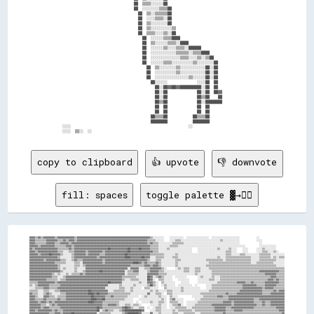
                                    ██  ▒▒▒▒░░░░░░██                                          

                                    ██  ░░░░░░░░▒▒▒▒██                                        

                                      ██  ▒▒░░▒▒▒▒▒▒██                                        

                                      ██  ░░░░▒▒▒▒░░██                                        

                                      ██  ▒▒░░░░░░░░██                                        

                                      ██  ▒▒░░░░░░░░░░▒▒                                      

                                      ██  ▒▒▒▒░░░░▒▒░░██                                      

                                        ██  ░░░░░░▒▒▒▒████                                    

                                        ██  ▒▒░░░░░░▒▒▒▒░░████                                

                                        ██  ░░░░░░▒▒░░░░▒▒▒▒░░██████                          

                                        ██  ░░░░░░░░░░░░▒▒▒▒▒▒░░▒▒▒▒████                      

                                        ██  ░░░░░░░░░░░░░░▒▒▒▒░░░░▒▒░░▒▒██                    

                                        ██  ░░░░░░▒▒▒▒░░░░░░░░░░▒▒░░░░░░░░██                  

                                          ██  ▒▒░░░░░░░░▒▒░░░░░░░░░░░░██░░██                  

                                          ██  ░░░░░░░░░░▒▒░░░░░░░░░░░░██░░██                  

                                          ██  ░░░░░░░░░░░░░░░░▒▒░░░░░░██░░██                  

                                            ██░░░░░░              ░░░░██  ██                  

                                              ██░░██▓▓██▓▓██████████░░██  ██                  

                                              ██░░██              ██░░██  ██▓▓                

                                              ██░░██              ██▒▒██    ██                

                                              ██▒▒██              ██░░████████                

                                              ██  ██              ██  ██                      

                                              ██  ██              ██  ██                      

                                            ██▒▒▒▒██            ██▒▒▒▒██                      

                                            ████████            ████████                      

  ░░░░                                                        ░░                              

copy to clipboard
👍 upvote
👎 downvote
fill: spaces
toggle palette ▓→✊🏽
▓▓▓▓▒▒▓▓▒▒▓▓▓▓▓▓▓▓▒▒▓▓▓▓▓▓▓▓▓▓▓▓▒▒▓▓▓▓▓▓▓▓▓▓▓▓▓▓▓▓▓▓▓▓▓▓▓▓▓▓▓▓▓▓▓▓▓▓▓▓▓▓▓▓▓▓▓▓▓▓▓▓▓▓▓▓▒▒░░░░░░░░    ░░░░░░░░░░  ░░░░░░░░░░░░░░░░  ░░░░░░░░░░░░░░░░░░░░            ░░                  
▓▓▓▓▒▒▒▒▒▒▒▒▓▓▓▓▓▓▓▓▒▒▒▒▓▓▒▒▓▓▓▓▒▒▓▓▓▓▓▓▓▓▓▓▓▓▓▓▓▓▓▓▓▓▓▓▓▓▓▓▓▓▓▓▓▓▓▓▓▓▓▓▓▓▓▓▓▓▓▓▓▓▓▓▒▒▒▒▒▒░░░░░░    ░░░░▒▒▒▒░░░░░░░░░░░░░░░░░░░░░░░░░░░░▒▒░░░░░░░░░░░░            ░░░░                
▓▓▓▓▒▒▒▒▒▒▒▒▓▓▓▓▓▓▒▒▒▒▓▓▓▓▓▓▒▒▓▓▓▓▓▓▓▓▓▓▓▓▓▓▓▓▓▓▓▓▓▓▓▓▓▓▓▓▓▓▓▓▓▓▓▓▓▓▓▓▓▓▓▓▓▓▓▓▓▓▓▓▓▓▒▒▓▓▒▒▒▒░░░░░░░░░░▒▒▒▒▒▒▒▒░░░░░░░░░░░░░░░░░░░░░░░░░░░░░░░░░░░░░░░░              ░░                
▓▓▓▓▓▓▒▒▓▓▓▓▓▓▓▓▓▓▒▒▒▒▒▒▒▒▓▓▓▓▒▒▓▓▓▓▓▓▓▓▓▓▓▓▓▓▓▓▓▓▓▓▓▓▓▓▓▓▓▓▓▓▓▓▓▓▓▓▓▓▓▓▓▓▓▓▓▓▓▓▓▓▓▓▓▓▒▒▒▒▒▒░░░░░░░░▒▒▒▒▒▒░░░░░░░░░░░░░░░░░░░░░░░░░░░░░░░░░░░░░░░░░░░░░░░░          ░░░░░░░░░░░░      
▓▓▒▒▓▓▓▓▓▓▓▓▓▓▓▓▓▓▓▓▒▒▒▒▒▒▒▒▓▓▒▒▓▓▓▓▓▓▓▓▓▓▓▓▓▓▓▓▓▓▓▓▓▓▓▓██▓▓▓▓▓▓▓▓▓▓▓▓██▓▓▓▓▓▓██▓▓▓▓▓▓▒▒▒▒▒▒░░░░░░▒▒░░░░░░░░░░░░░░░░    ░░░░░░░░░░░░░░▒▒░░░░░░▒▒░░░░    ░░░░      ░░░░▒▒░░░░░░░░      
▓▓▓▓▒▒▓▓▓▓▓▓▓▓▓▓▓▓▓▓▒▒▒▒░░░░▒▒▒▒▓▓▓▓▓▓▓▓▒▒▓▓▓▓▓▓▓▓▓▓▒▒▓▓▓▓▓▓▓▓▓▓▓▓▓▓▓▓██▓▓▓▓▓▓▓▓▓▓▓▓▓▓▓▓▒▒▒▒░░░░░░░░░░░░░░░░░░░░░░░░    ░░░░░░░░░░░░░░░░░░░░▒▒▒▒░░░░    ░░░░      ░░░░▒▒▒▒░░░░▒▒░░    
▓▓▓▓▓▓▒▒▓▓▓▓▓▓██▓▓▓▓▓▓▒▒░░░░░░▒▒▓▓▓▓▓▓▓▓▒▒▓▓▓▓▓▓▓▓▒▒▒▒▓▓▓▓▓▓▓▓▓▓▓▓▓▓██▓▓▓▓▓▓▓▓▓▓▓▓▓▓▓▓▒▒▒▒▒▒▒▒▒▒░░░░░░░░▒▒░░░░░░░░░░░░░░░░░░░░░░░░░░░░░░░░░░▒▒▒▒░░░░░░▒▒▒▒░░░░░░░░░░▒▒▒▒▒▒▒▒░░░░░░░░░░
▓▓▓▓▓▓▓▓▓▓▓▓▓▓▓▓▓▓▓▓▒▒░░░░░░░░▒▒▓▓▓▓▓▓▓▓▓▓▓▓▓▓▓▓▒▒▓▓▓▓▓▓▓▓▓▓▓▓▓▓▓▓▓▓████▓▓▓▓▓▓▓▓██▓▓▓▓░░░░▒▒▒▒▒▒░░░░░░▒▒▒▒░░░░░░░░░░░░░░░░░░░░░░░░░░░░▒▒░░░░▒▒▒▒▒▒▒▒▒▒▒▒▒▒▒▒▒▒░░░░░░▒▒▒▒▒▒▒▒░░▒▒░░▒▒▒▒
▓▓▓▓▓▓▓▓▓▓▒▒▓▓▓▓▓▓▓▓▓▓▒▒▒▒░░░░▒▒▓▓▒▒▒▒▓▓▓▓▓▓▓▓▓▓▓▓▓▓▒▒▓▓▓▓▓▓▓▓▓▓▓▓▓▓▓▓▓▓▓▓▓▓▓▓▓▓▓▓▓▓▒▒░░░░▒▒▒▒░░░░░░░░░░▒▒▒▒░░░░░░░░░░░░░░░░░░▒▒▒▒▒▒▒▒▒▒▒▒░░▒▒▒▒▒▒▒▒▒▒▒▒▒▒▒▒▒▒░░░░░░▒▒▒▒▒▒▒▒▒▒▒▒░░░░░░
▓▓▓▓▓▓▓▓▓▓▓▓▓▓▓▓▓▓▒▒▒▒▒▒▒▒░░░░░░▒▒▒▒░░▓▓▓▓▓▓▓▓▓▓▓▓▓▓▒▒▓▓▓▓▓▓▓▓▓▓▓▓▓▓▓▓▓▓▓▓████▓▓▒▒▓▓▒▒▒▒▒▒▓▓▒▒░░░░░░░░░░▒▒░░░░░░░░░░░░░░░░░░░░░░▒▒▒▒▒▒▒▒▒▒▒▒▒▒▒▒▒▒▒▒▒▒▒▒▒▒▒▒▒▒░░░░▒▒▒▒▒▒▒▒▒▒▒▒░░░░░░░░
▓▓▓▓▓▓▓▓▓▓▓▓▓▓▓▓▓▓▓▓▒▒░░░░░░░░░░▒▒▒▒░░▒▒▓▓▓▓▓▓▓▓▓▓▓▓▓▓▓▓▓▓▓▓▓▓▓▓▓▓▓▓▓▓▓▓▒▒▒▒▒▒▒▒▒▒▓▓▓▓▒▒▓▓▓▓▒▒░░░░░░░░░░▒▒░░░░░░░░░░░░░░░░░░░░▒▒▒▒▒▒▒▒▒▒▒▒▒▒▒▒▒▒▒▒▒▒▒▒▒▒▒▒▒▒▒▒▒▒▒▒▒▒▒▒▒▒▒▒▒▒▒▒▒▒░░░░░░
▓▓▓▓▓▓▓▓▓▓▓▓▓▓▓▓▓▓▓▓▒▒░░▒▒░░░░░░▒▒░░░░░░▓▓▓▓▓▓▓▓▓▓▓▓▓▓▓▓▓▓▓▓▓▓▓▓▓▓▓▓▓▓░░▓▓▓▓▓▓░░░░▒▒▒▒▓▓▓▓▓▓▓▓▒▒░░      ░░▒▒░░▒▒▒▒░░░░▒▒▒▒░░░░░░▒▒▒▒▒▒▒▒▒▒▒▒▒▒▒▒▒▒▒▒▒▒▒▒▒▒▒▒▒▒▒▒▒▒▒▒▒▒▒▒▒▒▒▒▒▒▒▒▒▒▒▒▒▒
▓▓▓▓▓▓▓▓▓▓▓▓▓▓▓▓▓▓▓▓▓▓▒▒░░░░░░░░▒▒░░░░▒▒▓▓▓▓▓▓▓▓▓▓██▓▓▓▓▓▓▓▓▓▓▓▓▓▓▓▓░░▒▒▒▒▓▓▓▓░░░░░░▒▒▓▓▓▓▓▓▒▒▒▒░░░░░░░░░░░░░░▒▒▒▒░░░░▒▒▒▒░░░░░░░░▒▒▒▒▒▒▒▒▒▒▒▒▒▒▒▒▒▒▒▒▒▒▒▒▒▒▒▒▒▒▒▒▒▒▓▓▓▓▓▓▓▓▓▓▓▓▓▓▒▒▒▒
▓▓▓▓▓▓▓▓▓▓▓▓▓▓▓▓▒▒░░▒▒░░░░▒▒░░▒▒▒▒▒▒▓▓▒▒▓▓▓▓▓▓▓▓▓▓▓▓▓▓▓▓▓▓▓▓▓▓▓▓▓▓▓▓░░▒▒▒▒▒▒▒▒░░░░░░▓▓▓▓▓▓▓▓▒▒▒▒▒▒░░░░░░░░░░░░░░░░░░░░▒▒░░░░░░░░░░▒▒▒▒▒▒▒▒▒▒▒▒▒▒▒▒▒▒▒▒▒▒▒▒▒▒▒▒▒▒▒▒▒▒▒▒▒▒▓▓▓▓▓▓▓▓▒▒▒▒▒▒
▓▓▓▓▓▓▓▓▓▓▓▓▓▓▓▓▒▒▒▒░░░░▒▒▓▓▓▓▓▓▓▓▓▓▓▓▓▓▓▓▓▓▓▓▓▓▓▓▓▓▓▓▓▓▓▓▓▓▓▓▓▓▓▓▒▒▒▒▒▒▒▒▒▒░░░░░░░░██▓▓░░▒▒▓▓▒▒░░░░░░  ░░░░░░░░        ░░▒▒░░░░░░▒▒░░░░▒▒▒▒▒▒▒▒▒▒▒▒▒▒▒▒▒▒▒▒▒▒▒▒▒▒▒▒▒▒▒▒▒▒▒▒▓▓▓▓▒▒▒▒▒▒
▓▓▓▓▓▓▓▓▓▓▓▓▒▒▒▒▒▒▒▒░░▒▒▒▒▓▓▓▓▓▓▓▓▓▓▓▓▓▓▓▓▓▓▓▓▓▓▓▓▓▓▓▓▓▓▓▓▓▓▓▓▓▓▓▓▒▒░░░░▒▒▒▒▒▒░░░░░░██▓▓░░  ▒▒▒▒░░░░░░    ░░░░░░░░      ░░░░░░░░▒▒▒▒░░░░▒▒▒▒▒▒▒▒▒▒▒▒▒▒▒▒▒▒▒▒▒▒▒▒▒▒▒▒▒▒▒▒▒▒▓▓▓▓▒▒▓▓▒▒▒▒
▒▒▒▒▒▒▓▓▓▓▓▓▓▓▓▓▓▓▒▒▓▓▓▓▓▓▓▓▓▓▓▓▓▓▓▓▓▓▓▓▓▓▓▓▓▓▓▓▓▓▓▓▓▓▓▓██▓▓▓▓▓▓▓▓░░░░░░░░░░░░▒▒░░░░▓▓▓▓▒▒░░  ▒▒░░░░░░░░    ░░░░░░      ░░░░░░░░░░░░░░▒▒▒▒▒▒▒▒▒▒▒▒▒▒▓▓▓▓▓▓▒▒▒▒▓▓▒▒▒▒▒▒▒▒▓▓▓▓▓▓▓▓▓▓▒▒▒▒
▒▒░░▒▒▓▓▓▓▓▓▓▓▒▒▒▒▒▒▒▒▓▓▓▓▓▓▓▓▓▓▓▓▓▓▓▓▓▓▓▓▓▓▓▓▓▓▓▓▓▓▓▓▓▓░░░░░░░░▒▒░░░░░░░░▒▒░░░░░░░░▒▒██▒▒░░  ░░▒▒░░░░░░  ░░░░░░░░░░  ░░      ░░░░▒▒▒▒▒▒▒▒▒▒▒▒▒▒▒▒▒▒▒▒▒▒▓▓▓▓▓▓▓▓▓▓▒▒▒▒▒▒▓▓▓▓▓▓▓▓▒▒▒▒▒▒
░░░░▒▒▒▒▒▒▓▓▓▓▒▒▒▒▒▒▓▓▓▓▓▓▓▓▓▓▓▓▓▓▓▓▓▓▓▓▓▓▓▓▓▓▓▓▓▓▓▓▓▓░░░░░░░░░░▒▒▒▒░░░░▒▒░░░░░░  ▒▒▒▒░░░░░░    ▒▒░░░░░░░░░░▒▒░░░░░░░░░░░░    ░░░░▒▒▒▒▒▒▒▒▒▒▒▒▒▒▒▒▒▒▒▒▒▒▓▓▓▓▓▓▓▓▓▓▓▓▓▓▒▒▓▓▓▓▓▓▒▒▒▒▒▒▒▒
▒▒▒▒▒▒░░░░▒▒▒▒░░░░▒▒▒▒▓▓▓▓▓▓▓▓▓▓▓▓▓▓▓▓▓▓▓▓██▓▓▓▓▓▓▓▓▓▓▓▓░░░░▒▒▒▒▒▒▒▒░░░░▒▒░░░░░░░░░░░░▒▒░░▒▒░░░░░░▒▒▒▒░░░░░░▒▒░░░░░░░░░░░░░░░░░░▒▒▒▒▒▒▒▒▒▒▒▒▒▒▒▒▒▒▒▒▒▒▓▓▓▓▓▓▓▓▓▓▓▓▓▓▓▓▒▒▒▒▒▒▒▒▓▓▒▒▓▓▓▓
▓▓▒▒▒▒░░░░▒▒▓▓▒▒░░░░░░▒▒▒▒▓▓▓▓▓▓▓▓▓▓▓▓▓▓▓▓████▓▓██▓▓▓▓▓▓▒▒▒▒▒▒▒▒▒▒▒▒▒▒▒▒░░░░░░░░░░░░▓▓░░░░▒▒▒▒░░  ▒▒▒▒░░░░░░░░░░░░░░░░░░░░▒▒▒▒▒▒▒▒▒▒▒▒▒▒▒▒▒▒▓▓▒▒▒▒▒▒▓▓▓▓▓▓▓▓▓▓▓▓▓▓▓▓▓▓▒▒▒▒▒▒▓▓▓▓▓▓▓▓▓▓
▓▓▓▓▒▒░░░░▓▓▓▓▒▒▒▒░░▒▒▒▒▒▒▓▓▓▓▓▓▓▓▓▓▓▓▓▓▓▓▓▓██▓▓▓▓▓▓▓▓▒▒▒▒▓▓▒▒▒▒▒▒▒▒▒▒░░░░░░░░  ░░▒▒░░░░░░░░▒▒░░░░  ▒▒░░░░          ░░░░░░░░▒▒▒▒▒▒▒▒▒▒▓▓▓▓▒▒▒▒▓▓▓▓▓▓▓▓▓▓▓▓▓▓▓▓▓▓▓▓▓▓▓▓▓▓▓▓▓▓▓▓▓▓▓▓▓▓▓▓
▓▓▓▓▒▒▒▒▒▒▓▓▒▒▒▒▒▒▒▒▓▓▒▒▒▒▓▓▓▓▓▓▓▓▓▓▓▓▓▓▓▓▓▓████▓▓▓▓██▒▒▒▒▒▒▒▒▒▒▒▒▒▒░░░░░░    ░░░░░░░░░░░░░░░░▒▒░░  ▒▒▓▓░░░░░░        ░░░░▒▒▒▒▒▒▒▒▒▒▒▒▒▒▒▒▒▒▒▒▓▓▓▓▓▓▓▓▓▓▓▓▓▓▓▓▓▓▒▒▒▒▓▓▓▓▓▓▓▓▓▓▓▓▓▓▓▓▓▓
▓▓▓▓▓▓▒▒▓▓▓▓▒▒▓▓▒▒▓▓▓▓▓▓▓▓▓▓▓▓▓▓▓▓▓▓▓▓▓▓▓▓████▓▓▓▓▓▓▒▒▒▒▒▒▒▒▒▒▒▒░░░░░░░░░░  ░░  ░░░░░░▒▒░░░░▒▒▒▒░░  ▒▒▒▒▒▒░░░░  ░░░░░░░░▒▒▒▒▒▒▒▒▒▒▒▒▒▒▒▒▒▒▓▓▓▓▓▓▒▒▓▓▓▓▓▓▓▓▓▓▓▓▓▓▒▒▒▒▒▒▓▓▒▒▒▒▓▓▓▓▓▓▓▓▓▓
▓▓▓▓▓▓▓▓▒▒▒▒░░▒▒▓▓▒▒▓▓▓▓▓▓▓▓▓▓▓▓▓▓▓▓▓▓▓▓▓▓▓▓▓▓▓▓▓▓▓▓▒▒▒▒▓▓▓▓▓▓▒▒░░░░▒▒▒▒░░▒▒▒▒░░      ░░░░░░▒▒░░░░  ░░▒▒▒▒▓▓░░  ░░░░░░▒▒▒▒▒▒▒▒▒▒▒▒▓▓▓▓▓▓▓▓▓▓▓▓▓▓▒▒▓▓▓▓▓▓▓▓▓▓▓▓▓▓▓▓▒▒▒▒▓▓▒▒▒▒▓▓▓▓▓▓▓▓▓▓
▓▓▓▓▓▓▓▓▒▒▓▓▓▓▒▒▒▒▒▒▒▒▓▓▓▓▓▓▓▓▓▓▓▓▓▓▓▓▓▓▓▓▓▓▓▓▓▓██▓▓▒▒▒▒▒▒▒▒▒▒▒▒▒▒▓▓██▓▓▒▒░░░░▒▒▒▒  ░░  ░░▒▒▒▒░░░░  ░░░░▒▒▒▒▒▒▒▒░░░░▒▒▒▒▒▒▒▒▒▒▒▒▒▒▒▒▓▓▓▓▓▓▓▓▒▒▒▒▓▓▓▓▓▓▓▓▓▓▓▓▓▓▓▓▒▒▒▒▒▒▒▒▒▒▒▒▒▒▒▒▓▓▓▓▓▓
▓▓▓▓▒▒▓▓▓▓▓▓▓▓▓▓▒▒▓▓▒▒▒▒▓▓▓▓▓▓▓▓▓▓▓▓▓▓▓▓▓▓▓▓▓▓▓▓██░░▒▒▓▓▒▒▒▒░░░░▒▒▓▓████████████▓▓    ░░░░▒▒▒▒░░░░░░░░▒▒░░▒▒▒▒▒▒▒▒▒▒░░▒▒▒▒▒▒▒▒▒▒▒▒▒▒▓▓▓▓▓▓▓▓▒▒▒▒▒▒▓▓▓▓▓▓▒▒▒▒▒▒▒▒▒▒▒▒▒▒▒▒▒▒▒▒▒▒▒▒▒▒▓▓▓▓
▓▓▓▓▓▓▓▓▓▓▓▓▓▓▒▒▒▒▓▓▓▓▒▒▓▓▓▓▓▓██▓▓▓▓▓▓▓▓▓▓▓▓▓▓▓▓░░▒▒▒▒▒▒▒▒░░░░░░░░▒▒▓▓████████▓▓░░░░░░▓▓░░░░▒▒░░░░░░░░▒▒▒▒░░░░▒▒▒▒▒▒▒▒░░░░▒▒▒▒▒▒▒▒▒▒▒▒▒▒▒▒▓▓▒▒▒▒▒▒▒▒▒▒▒▒▒▒▒▒▒▒▒▒▒▒▒▒▒▒▒▒▒▒▒▒▒▒▒▒▒▒▒▒▓▓
▓▓▓▓▓▓▓▓▓▓▓▓▓▓▒▒▓▓▓▓▓▓▓▓▓▓▓▓▓▓██▓▓▓▓▓▓▓▓▓▓██▒▒░░▒▒▒▒▒▒░░░░░░░░░░░░░░░░▒▒██▓▓▓▓░░░░░░░░▓▓░░▒▒░░░░░░░░  ▒▒▒▒░░  ░░▒▒▒▒▒▒▒▒▒▒░░▒▒▒▒▒▒▒▒▒▒▒▒▒▒▒▒▒▒▒▒▒▒▒▒▒▒▒▒▒▒▒▒▒▒▓▓▒▒▒▒▒▒▒▒▒▒▒▒▒▒▒▒▒▒▒▒▒▒
▒▒▓▓▓▓▓▓▓▓▒▒▓▓▓▓▓▓██▓▓▓▓▓▓▓▓▓▓▓▓▓▓▓▓██▓▓██░░░░▒▒▒▒░░░░░░░░░░░░░░░░░░░░░░░░░░░░░░░░▓▓░░░░░░▒▒  ░░  ░░  ░░▒▒░░░░░░░░░░░░▒▒▒▒▒▒▒▒░░▒▒▓▓▒▒▒▒▒▒▒▒▒▒▒▒▒▒▒▒▒▒▒▒▒▒▒▒▒▒▓▓▒▒▒▒▒▒▒▒▒▒▒▒▒▒▒▒▒▒▒▒▒▒
▒▒▒▒▓▓▓▓▓▓▓▓▓▓▓▓▓▓▓▓██▓▓▓▓▓▓▓▓▓▓▓▓██████░░▒▒▒▒░░░░░░░░░░  ░░░░░░░░  ░░░░░░░░░░  ▒▒░░░░▓▓▒▒░░▒▒  ░░░░      ░░░░▒▒▒▒▒▒░░░░▒▒▒▒▒▒▒▒░░▒▒▒▒▒▒▒▒▒▒▒▒▒▒▒▒▒▒▒▒▒▒▒▒▒▒▒▒▒▒▒▒▒▒▒▒▒▒▒▒▒▒▒▒▒▒▒▒▒▒▒▒
░░▒▒▓▓▓▓▓▓▓▓▓▓██▓▓▓▓▓▓▓▓▓▓▓▓▓▓▓▓▓▓▓▓██░░░░░░░░░░  ▒▒▒▒░░░░░░░░░░░░░░      ░░░░    ░░░░▓▓▒▒░░▒▒  ░░      ░░░░▒▒▒▒▒▒▒▒▒▒░░░░▒▒▒▒▒▒▒▒░░░░▒▒▒▒▒▒▒▒▒▒▒▒▒▒▓▓▓▓▒▒▒▒▒▒▒▒▒▒▒▒▒▒▒▒▒▒▒▒▒▒▒▒▒▒▒▒▒▒
░░▒▒▓▓▓▓▓▓▓▓▓▓▓▓▓▓▓▓▓▓▓▓▓▓██▓▓▓▓██▒▒░░░░░░░░▒▒░░  ░░░░░░░░░░░░░░░░      ░░░░    ▒▒▓▓░░▓▓░░▒▒░░░░    ░░▒▒  ▓▓░░▓▓▒▒▒▒▒▒▒▒▒▒▒▒▒▒▒▒▒▒▒▒░░░░░░▒▒▒▒▒▒▒▒▒▒▒▒▒▒▒▒▒▒▒▒▒▒▒▒▒▒▒▒▒▒▒▒▒▒▒▒▒▒▒▒▒▒▒▒
▒▒▓▓▓▓▓▓▓▓▓▓▓▓▓▓▓▓▓▓▓▓▓▓████▓▓░░▒▒░░░░░░  ░░░░░░  ░░░░░░▒▒░░          ░░▒▒▓▓▒▒░░▓▓▓▓  ██░░▒▒▒▒░░    ░░▒▒░░░░░░░░▓▓▓▓▒▒▒▒▒▒░░░░▒▒▒▒▒▒▒▒▒▒▒▒░░▒▒▒▒▒▒▒▒▒▒▒▒▒▒▒▒▒▒▒▒▒▒▒▒▒▒▒▒▓▓▓▓▓▓▒▒▒▒▒▒▒▒
▒▒▒▒▓▓▓▓▓▓▓▓▓▓▓▓▒▒▓▓▓▓▓▓██▒▒░░▒▒▓▓▓▓░░░░░░░░░░░░░░  ░░░░▒▒  ░░░░░░▓▓░░░░▒▒▓▓▒▒░░▓▓▓▓░░░░░░▒▒▓▓      ░░▒▒▒▒▒▒░░░░░░▓▓▒▒▒▒░░░░░░▒▒▒▒▒▒▒▒▓▓▒▒▒▒░░░░▒▒▒▒▒▒▒▒▒▒▒▒▓▓▒▒▒▒▒▒▒▒▒▒▓▓▓▓▒▒▒▒▒▒▒▒▒▒
▓▓▓▓▓▓▓▓▓▓▓▓▓▓▓▓▓▓▓▓▓▓██▓▓▒▒░░░░░░▒▒░░░░░░░░░░░░░░    ▒▒        ▒▒▒▒░░░░▓▓▓▓░░░░░░░░░░░░▒▒▓▓▓▓  ░░░░░░▒▒▒▒▓▓░░▓▓▒▒░░░░░░░░░░▒▒░░▒▒▒▒▒▒▒▒▒▒▒▒▒▒▒▒▓▓▓▓▓▓▓▓▓▓▓▓▓▓▓▓▒▒▒▒▒▒▒▒▓▓▒▒▒▒▒▒▒▒▒▒▒▒
▓▓▓▓▓▓▓▓████▓▓▓▓▓▓▓▓▓▓▒▒░░▒▒░░▒▒░░░░▒▒▒▒░░░░░░      ░░░░        ░░▒▒░░░░░░░░░░░░░░░░▓▓░░░░░░░░░░▓▓░░░░▓▓▓▓▒▒░░▒▒▓▓▒▒░░░░░░░░▒▒▒▒░░░░▒▒▒▒▒▒▒▒▓▓▓▓▒▒▒▒▓▓▓▓▓▓▓▓▓▓▓▓▓▓▓▓▓▓▒▒▓▓▓▓▓▓▓▓▓▓▓▓▓▓
▓▓▓▓▓▓▓▓▓▓▓▓▓▓▓▓▓▓▓▓██  ░░▒▒░░▒▒░░░░░░░░░░░░░░░░░░░░░░░░░░▒▒░░      ░░▒▒▓▓▒▒░░██▓▓▓▓▓▓▒▒░░░░░░░░▓▓▒▒░░▒▒▓▓░░░░░░░░░░░░░░░░▒▒▒▒▒▒▒▒▒▒▒▒▒▒▒▒▒▒▒▒▒▒▒▒▒▒▒▒▒▒▓▓▓▓▓▓▓▓▓▓▓▓▓▓▓▓▓▓▓▓▓▓▓▓▓▓▓▓▓▓
▓▓▓▓▓▓▓▓▓▓▓▓▓▓▓▓▒▒▒▒▒▒░░░░▒▒░░░░░░░░░░░░░░░░░░▒▒░░░░░░  ░░▓▓▒▒▒▒▒▒░░░░▓▓▓▓░░░░██▓▓▓▓▒▒░░▒▒▒▒▒▒▒▒▓▓▒▒░░  ░░░░░░▒▒░░░░░░░░░░▓▓▒▒▒▒▒▒▒▒▒▒▒▒▒▒▒▒▒▒▓▓▓▓▓▓▒▒▒▒▒▒▓▓▓▓▓▓▓▓▓▓▓▓▓▓▓▓▓▓▓▓▓▓▓▓▓▓▓▓
▓▓▓▓▓▓▓▓▓▓▓▓▓▓▓▓▓▓▒▒░░░░░░░░░░░░░░░░░░░░▓▓▒▒░░░░  ░░░░░░░░▒▒░░▓▓▓▓░░░░▓▓▓▓▒▒░░▒▒░░▒▒▒▒▓▓▓▓▓▓▒▒▓▓▒▒░░    ░░░░░░░░░░▒▒▒▒░░░░▒▒▓▓▒▒▒▒▒▒▒▒▒▒▒▒░░▒▒▒▒▒▒▓▓▓▓▒▒░░░░▓▓▓▓▓▓▓▓▓▓▓▓▓▓▓▓▓▓▓▓▓▓▓▓▓▓
▓▓▓▓▓▓▓▓▓▓▓▓▓▓▓▓▓▓▓▓  ░░░░▒▒░░▒▒▓▓▓▓▓▓▒▒▒▒▒▒░░░░░░░░░░▒▒▒▒▒▒░░▓▓▓▓░░░░░░▒▒░░░░▒▒▒▒▒▒▓▓▒▒░░▒▒▒▒░░░░░░░░    ░░░░░░▒▒▓▓▓▓░░░░▒▒▒▒▒▒▒▒▒▒▒▒▒▒▒▒▒▒▒▒▒▒▒▒▒▒▒▒▓▓▒▒▒▒░░▒▒▓▓▓▓▓▓▓▓▓▓▓▓▓▓▓▓▓▓▓▓▒▒
▒▒▓▓▓▓▓▓▓▓▓▓▓▓▓▓▓▓▓▓▓▓░░▒▒▓▓██▓▓▓▓▒▒▓▓▒▒▒▒▒▒▓▓▓▓▒▒▒▒░░░░░░▓▓░░▒▒░░▒▒▒▒▒▒▓▓▓▓▓▓▓▓▓▓▓▓▓▓▓▓▓▓▓▓░░░░▒▒▒▒░░    ░░▓▓░░░░▓▓▓▓▒▒░░░░▒▒▒▒▒▒▒▒▒▒▒▒░░░░░░▒▒▒▒▒▒▒▒▒▒▓▓▓▓▒▒░░▒▒▓▓▓▓▓▓▓▓▓▓▓▓▓▓▓▓▒▒▒▒
▒▒▓▓▓▓▓▓▓▓▓▓▓▓▓▓▓▓▓▓▓▓▒▒▒▒▓▓▓▓▓▓▓▓▓▓▓▓▓▓▓▓▓▓▓▓▓▓▓▓▓▓▓▓▓▓▒▒▒▒▓▓▓▓▓▓▓▓▓▓▓▓▓▓▓▓▓▓▓▓▓▓▓▓▓▓▓▓▓▓▓▓▓▓▒▒▓▓▓▓▓▓    ░░▓▓▒▒░░▓▓▓▓▓▓▒▒░░░░▒▒▒▒▒▒▒▒░░░░░░░░░░▒▒▒▒▒▒▒▒▒▒▓▓▒▒▓▓▒▒▒▒▓▓▓▓▓▓▓▓▓▓▓▓▓▓▓▓▓▓
▓▓▓▓▓▓▒▒▓▓▓▓▓▓▓▓▓▓▓▓▓▓▓▓▒▒▓▓▓▓▓▓▓▓▒▒▓▓▓▓▓▓▓▓▓▓▓▓▓▓▓▓▓▓▓▓▓▓▓▓▓▓▓▓▓▓▓▓▓▓▓▓▒▒▓▓▓▓▓▓▓▓▓▓▓▓▓▓▓▓▒▒▒▒▓▓▓▓▒▒░░░░░░░░▓▓▓▓░░▓▓▓▓▓▓▒▒░░░░░░░░▒▒░░░░░░░░░░▒▒▒▒▒▒▒▒▒▒▒▒▒▒▓▓▓▓▒▒▒▒░░▒▒▓▓▓▓▓▓▓▓▓▓▓▓▓▓
▓▓▒▒▒▒▒▒▒▒▓▓▓▓▓▓▓▓▓▓▓▓▓▓▓▓▓▓▓▓▓▓▓▓▓▓▓▓▓▓▓▓▓▓▓▓▓▓▓▓▓▓▓▓▓▓▓▓▓▓▓▓▓▓▓▓▓▓▓▓▓▓▓▓▓▓▓▓▓▓▓▓▓▓▓▓▓▓▓▓▓▓▒▒▓▓▓▓▓▓░░▒▒▒▒░░▓▓▓▓░░▓▓▓▓▓▓▒▒░░░░░░░░░░░░░░░░░░░░▓▓▒▒▒▒▒▒▒▒▒▒▒▒▒▒▓▓▒▒▒▒▓▓▒▒░░▓▓▓▓▓▓▓▓▓▓▓▓
▒▒▒▒▓▓▓▓▓▓▓▓▓▓▓▓▓▓▓▓▓▓▓▓▓▓▓▓▓▓▓▓▓▓▓▓▓▓▓▓▓▓▓▓▓▓▓▓▓▓▓▓▓▓▓▓▓▓▓▓▓▓▓▓▓▓▓▓▓▓▓▓▓▓▓▓▓▓▓▓▓▓▓▓▓▓▓▓▒▒▓▓▓▓▓▓▓▓▓▓▒▒▓▓▓▓░░▓▓▓▓▒▒▒▒▓▓▒▒▒▒░░░░░░▒▒░░░░░░░░▒▒▒▒▒▒▓▓▓▓▒▒▒▒▒▒▒▒▒▒▒▒▒▒▓▓▓▓▓▓▒▒░░▒▒▓▓▓▓▓▓▓▓
▒▒▓▓▓▓▓▓▓▓▓▓▓▓▓▓▓▓▓▓▓▓▓▓▓▓▓▓▓▓▓▓▓▓▓▓▓▓▓▓▓▓▓▓▓▓▓▓▓▓▓▓▓▓▓▓▓▓▓▓▓▓▓▓▓▓▓▓▓▓▓▓▓▓▓▓▓▓▓▓▓▓▓▓▓▓▓▓▒▒▒▒▒▒▓▓▓▓▓▓▓▓▒▒██▒▒▓▓▓▓▓▓░░▒▒▒▒░░░░░░░░▒▒▒▒░░░░░░▒▒▓▓▒▒▒▒▒▒▒▒▒▒▒▒▒▒▒▒▒▒▒▒▒▒▒▒▓▓▓▓▓▓▒▒░░▓▓▓▓▓▓
▓▓▓▓▓▓▓▓▓▓▓▓▓▓▓▓▓▓▓▓▓▓▓▓▓▓▓▓▓▓▓▓▓▓▓▓▓▓▓▓▓▓▓▓▓▓▓▓▓▓▓▓▓▓▓▓▓▓▓▓▓▓▓▓▓▓▓▓▓▓▓▓▓▓▓▓▓▓▓▓▓▓▓▓▓▓▓▓▓▓▒▒▒▒▓▓▓▓▓▓▓▓▓▓▓▓▓▓▒▒▓▓▓▓░░░░░░░░░░░░▒▒▒▒▒▒▒▒░░░░░░▓▓▓▓▒▒▒▒▒▒▒▒▒▒░░░░▒▒▒▒▒▒▓▓▒▒▒▒▓▓▓▓▒▒░░▒▒▓▓
▓▓▓▓▓▓▓▓▓▓▓▓▓▓▓▓▓▓▓▓▓▓▓▓▓▓▓▓▓▓▓▓▓▓▓▓▓▓▓▓▓▓▓▓▓▓▓▓▓▓▓▓▓▓▓▓▓▓▓▓▓▓▓▓▓▓▓▓▓▓▓▓▓▓▓▓▓▓▓▓▓▓▓▓▓▓▒▒▒▒▒▒▒▒▓▓▓▓▓▓▓▓▓▓▓▓▓▓▒▒▒▒▒▒░░░░░░▒▒░░░░▒▒▒▒▒▒▒▒░░░░░░▒▒▒▒▒▒▒▒▒▒▒▒▒▒░░░░░░▒▒▒▒▒▒▒▒▓▓▓▓▓▓▓▓▒▒░░▒▒
▓▓▓▓▓▓▓▓▓▓▓▓▓▓▓▓▓▓▓▓▓▓▓▓▓▓▓▓▓▓▓▓▓▓▓▓████▓▓▓▓▓▓▓▓▓▓▓▓▓▓▓▓▓▓▓▓▓▓▓▓▓▓▓▓▓▓▓▓▓▓▓▓▓▓▓▓▓▓▓▓▒▒▒▒▒▒▒▒▒▒▓▓▓▓▓▓▓▓▓▓▓▓▓▓▒▒▒▒▒▒░░▒▒░░░░░░░░▒▒▒▒▒▒▒▒▒▒░░░░░░▒▒▒▒▒▒▒▒▒▒░░░░░░░░░░▒▒▒▒▒▒▓▓▒▒▒▒▓▓▓▓▓▓▒▒
▓▓▓▓▓▓▓▓▓▓▓▓▓▓▓▓▓▓▓▓▓▓▓▓▓▓▓▓▓▓▓▓▓▓▓▓██▓▓▓▓▓▓▓▓▓▓▓▓▓▓▓▓▓▓▓▓▓▓▓▓▓▓▓▓▓▓▓▓▓▓▓▓▓▓▓▓▓▓▓▓▓▓▒▒▒▒▒▒▒▒▒▒▒▒▓▓▓▓▓▓▓▓▓▓▓▓▓▓▒▒▒▒▒▒░░▒▒▒▒▒▒▒▒▒▒▒▒▒▒▒▒▒▒░░░░░░▒▒▒▒▒▒▓▓▒▒░░░░░░░░▒▒▒▒▒▒▒▒▒▒▒▒▒▒▓▓▓▓▓▓▒▒
▓▓▓▓▓▓▓▓▓▓██▓▓▓▓▓▓▓▓▓▓▓▓▓▓▓▓▓▓▓▓▓▓▓▓▓▓▓▓▓▓▓▓▓▓▓▓▒▒▓▓▓▓▓▓▓▓▓▓▓▓▓▓▓▓▓▓▓▓▓▓▒▒▓▓▓▓▓▓▓▓▓▓▓▓▓▓▓▓▓▓▒▒▓▓▓▓▓▓▓▓▓▓▓▓▒▒▓▓▒▒▒▒▒▒▒▒▒▒▓▓▒▒▓▓▓▓▒▒▒▒▒▒▒▒░░░░░░░░▒▒▒▒▒▒▒▒░░░░▒▒▒▒▒▒▒▒▓▓▒▒▒▒▒▒▒▒▒▒▒▒▓▓▓▓
▓▓▓▓▓▓▓▓▓▓▓▓▓▓▓▓▓▓▓▓▓▓▓▓██▓▓▓▓▓▓▓▓▓▓▓▓▓▓▓▓▓▓▓▓▓▓▓▓▓▓▓▓▓▓▓▓▓▓▓▓▓▓▓▓▓▓▓▓▓▓▓▓▓▓▓▓▓▓▓▓▓▓▓▓▓▓▓▓▓▓▓▓▓▓▒▒▒▒▓▓▓▓▓▓▓▓▓▓▓▓▒▒▒▒▒▒▓▓▓▓▓▓▓▓▓▓▓▓▓▓▓▓▒▒░░░░░░░░░░░░▒▒▒▒░░░░▒▒▒▒▒▒▒▒▓▓▓▓▒▒░░▒▒▓▓▒▒▓▓▓▓
▓▓▓▓▓▓▓▓▓▓▓▓▓▓▓▓▓▓▓▓▓▓▓▓████▓▓▓▓▓▓▓▓▓▓▓▓▓▓▓▓▓▓▓▓▓▓▓▓▓▓▓▓▓▓██████▓▓▓▓▓▓▓▓▓▓▓▓▓▓▓▓▓▓▓▓▓▓▓▓▓▓▓▓▓▓▓▓▒▒▒▒▒▒▓▓▓▓▓▓▒▒▒▒▒▒▒▒▓▓▓▓▓▓▓▓▓▓▓▓▓▓▒▒▒▒▒▒░░░░░░░░░░░░░░░░░░░░▒▒▒▒▒▒▒▒▓▓▒▒▒▒▒▒░░▒▒▓▓▒▒▓▓
▓▓▓▓▓▓▓▓▓▓▓▓▓▓▓▓▓▓▓▓▓▓▓▓▓▓████▓▓▓▓▓▓▓▓▓▓▓▓▓▓▓▓▒▒▓▓▓▓▓▓▓▓▓▓████▓▓██▓▓▓▓▓▓▓▓▓▓▓▓▓▓▓▓▓▓▓▓▓▓▓▓▓▓▓▓▓▓▓▓▓▓▓▓▓▓▓▓▓▓▓▓▒▒▒▒▒▒▒▒