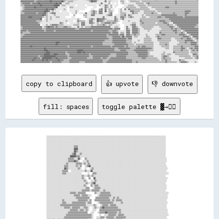
copy to clipboard
👍 upvote
👎 downvote
fill: spaces
toggle palette ▓→✊🏽
░░░░░░░░░░░░░░░░░░░░░░░░░░░░░░░░░░░░░░░░░░░░░░░░░░░░░░░░░░░░░░░░░░░░░░░░░░░░░░░░░░░░░░░░░░░░░░░░░░░░░░░░░░░░░░░░░░░░░░░░░░
░░░░░░░░░░░░░░░░░░░░░░░░░░░░░░░░░░░░░░░░░░░░░░░░░░░░░░░░░░░░░░░░░░░░░░░░░░░░░░░░░░░░░░░░░░░░░░░░░░░░░░░░░░░░░░░░░░░░░░░░░░
░░░░░░░░░░░░░░░░░░░░░░░░░░░░░░░░░░░░░░░░░░░░░░░░░░░░░░░░░░░░░░░░░░░░░░░░░░░░░░░░░░░░░░░░░░░░░░░░░░░░░░░░░░░░░░░░░░░░░░░░░░
░░░░░░░░░░░░░░░░░░░░░░░░░░░░░░░░░░░░░░░░░░░░░░░░░░░░░░░░░░░░░░░░░░░░░░░░░░░░░░░░░░░░░░░░░░░░░░░░░░░░░░░░░░░░░░░░░░░░░░░░░░
░░░░░░░░░░░░░░░░░░░░░░░░░░░░▒▒▒▒░░░░░░░░░░░░░░░░░░░░░░░░░░░░░░░░░░░░░░░░░░░░░░░░░░░░░░░░░░░░░░░░░░░░░░░░░░░░░░░░░░░░░░░░░░
░░░░░░░░░░░░░░░░░░░░░░░░░░░░▓▓▓▓░░░░░░░░░░░░░░░░░░░░░░░░░░░░░░░░░░░░░░░░░░░░░░░░░░░░░░░░░░░░░░░░░░░░░░░░░░░░░░░░░░░░░░░░░░
░░░░░░░░░░░░░░░░░░░░░░░░░░░░▓▓▒▒░░░░░░░░░░░░░░░░░░░░░░░░░░░░░░░░░░░░░░░░░░░░░░░░░░░░░░░░░░░░░░░░░░░░░░░░░░░░░░░░░░░░░░░░░░
░░░░░░░░░░░░░░░░░░░░░░░░░░▒▒▓▓░░░░▒▒░░░░░░░░░░░░░░░░░░░░░░░░░░░░░░░░░░░░░░░░░░░░░░░░░░░░░░░░░░░░░░░░░░░░░░░░░░░░░░░░░░░░░░
░░░░░░░░░░░░░░░░░░░░░░░░▓▓▓▓▓▓▒▒▒▒░░░░░░░░░░░░░░░░░░░░░░░░░░░░░░░░░░░░░░░░░░░░░░░░░░░░░░░░░░░░░░░░░░░░░░░░░░░░░░░░░░░░░░░░
░░░░░░░░░░░░░░░░░░░░░░▒▒▒▒▒▒░░░░▓▓░░  ▒▒░░░░░░░░░░░░░░░░░░░░░░░░░░░░░░░░░░░░░░░░░░░░░░░░░░░░░░░░░░░░░░░░░░░░░░░░░░░░░░░░░░
░░░░░░░░░░░░░░░░░░░░░░▒▒▒▒▒▒▓▓▒▒░░  ░░░░▒▒░░░░░░░░░░░░░░░░░░░░░░░░░░░░░░░░░░░░░░░░░░░░░░░░░░░░░░░░░░░░░░░░░░░░░░░░░░░░░░░░
░░░░░░░░░░░░░░░░░░░░▒▒░░░░░░░░▒▒▒▒▒▒░░▒▒░░▒▒░░░░░░░░░░░░░░░░░░░░░░░░░░░░░░░░░░░░░░░░░░░░░░░░░░░░░░░░░░░░░░░░░░░░░░░░░░░░░░
░░░░░░░░░░░░░░░░░░▒▒▒▒░░░░░░░░▒▒░░▒▒  ░░▒▒▓▓░░░░░░░░░░░░░░░░░░░░░░░░░░░░░░░░░░░░░░░░░░░░░░░░░░░░░░░░░░░░░░░░░░░░░░░░░░░░░░
░░░░░░░░░░░░░░░░░░▓▓▒▒░░░░░░░░░░▒▒░░  ░░  ░░▒▒░░░░░░░░░░░░░░░░░░░░░░░░░░░░░░░░░░░░░░░░░░░░░░░░░░░░░░░░░░░░░░░░░░░░░░░░░░░░
░░░░░░░░░░░░░░░░▒▒▒▒▒▒  ░░░░░░░░░░░░░░▒▒░░░░▓▓░░░░░░░░░░░░░░░░░░░░░░░░░░░░░░░░░░░░░░░░░░░░░░░░░░░░░░░░░░░░░░░░░░░░░░░░░░░░
░░░░░░░░░░░░░░░░▒▒▒▒░░░░░░░░░░░░░░░░    ░░  ▒▒▒▒░░░░░░░░░░░░░░░░░░░░░░░░░░░░░░░░░░░░░░░░░░░░░░░░░░░░░░░░░░░░░░░░░░░░░░░░░░
░░░░░░░░░░░░░░░░░░░░░░░░░░░░░░░░░░░░▒▒░░░░▒▒░░▒▒░░░░░░░░░░░░░░░░░░░░░░░░░░░░░░░░░░░░░░░░░░░░░░░░░░░░░░░░░░░░░░░░░░░░░░░░░░
░░░░░░░░░░░░░░░░░░░░░░░░░░░░░░░░░░░░▒▒░░  ▒▒  ▓▓░░░░░░░░░░░░░░░░░░░░░░░░░░░░░░░░░░░░░░░░░░░░░░░░░░░░░░░░░░░░░░░░░░░░░░░░░░
░░░░░░░░░░░░░░░░░░░░░░░░░░░░░░░░░░░░░░▒▒░░  ░░░░▒▒░░░░░░░░░░░░░░░░░░░░░░░░░░░░░░░░░░░░░░░░░░░░░░░░░░░░░░░░░░░░░░░░░░░░░░░░
░░░░░░░░░░░░░░░░░░░░░░░░░░░░░░░░░░░░░░░░▒▒░░░░▒▒▓▓░░░░░░░░░░░░░░░░░░░░░░░░░░░░░░░░░░░░░░░░░░░░░░░░░░░░░░░░░░░░░░░░░░░░░░░░
░░░░░░░░░░░░░░░░░░░░░░░░░░░░░░░░░░░░░░▒▒░░  ▒▒░░▒▒▒▒░░░░░░░░░░░░░░░░░░░░░░░░░░░░░░░░░░░░░░░░░░░░░░░░░░░░░░░░░░░░░░░░░░░░░░
░░░░░░░░░░░░░░░░░░░░░░░░░░░░░░░░░░░░░░░░▒▒▒▒  ░░▒▒▒▒▒▒░░░░░░░░░░░░░░░░░░░░░░░░░░░░░░░░░░░░░░░░░░░░░░░░░░░░░░░░░░░░░░░░░░░░
░░░░░░░░░░░░░░░░░░░░░░░░░░░░░░░░░░░░▒▒▒▒▒▒▒▒░░▒▒▒▒▒▒▒▒░░░░▒▒░░░░░░░░░░░░░░░░░░░░░░░░░░░░░░░░░░░░░░░░░░░░░░░░░░░░░░░░░░░░░░
░░░░░░░░░░░░░░░░░░░░░░░░▒▒▒▒▒▒░░▒▒▒▒▒▒▒▒      ▒▒░░░░▒▒▒▒▒▒▒▒▒▒░░░░░░░░░░░░░░░░░░░░░░░░░░░░░░░░░░░░░░░░░░░░░░░░░░░░░░░░░░░░
░░░░░░░░░░░░░░░░░░░░░░░░░░░░▒▒▒▒▒▒░░▒▒▒▒▒▒░░░░    ░░▒▒▒▒▒▒▒▒▒▒▒▒░░░░░░░░░░░░░░░░░░░░░░░░░░░░░░░░░░░░░░░░░░░░░░░░░░░░░░░░░░
░░░░░░░░░░░░░░░░░░░░░░░░░░░░░░▒▒▒▒▒▒▒▒▒▒▒▒▒▒    ▒▒▒▒▒▒▒▒▒▒▒▒▒▒░░░░▒▒░░▒▒░░░░░░░░░░░░░░░░░░░░░░░░░░░░░░░░░░░░░░░░░░░░░░░░░░
░░░░░░░░░░░░░░░░▒▒░░░░░░░░░░░░░░▒▒▒▒▒▒▒▒▒▒░░▒▒  ▒▒▒▒▒▒▒▒▒▒▒▒▒▒▒▒░░▒▒░░▒▒▒▒▒▒░░░░░░░░░░░░░░░░░░░░░░░░░░░░░░░░░░░░░░░░░░░░░░
░░░░░░░░░░░░░░░░▒▒▒▒░░░░░░▒▒▒▒▒▒▒▒▒▒▒▒▒▒░░▒▒▒▒    ░░▒▒▒▒▒▒▒▒▒▒▒▒▒▒░░░░░░░░▒▒░░░░░░░░░░░░░░░░░░░░░░░░░░░░░░░░░░░░░░░░░░░░░░
░░░░░░░░░░░░░░▒▒▒▒▒▒▒▒▒▒▒▒▒▒▒▒▒▒▒▒▒▒▒▒▒▒░░░░░░░░▒▒░░  ░░▒▒▒▒▒▒░░▒▒▒▒▒▒░░░░░░░░░░░░░░░░░░░░░░░░░░░░░░░░░░░░░░░░░░░░░░░░░░░░
░░░░░░░░░░░░░░░░░░▒▒▒▒▒▒░░▒▒▒▒▒▒▒▒░░░░▒▒▒▒░░  ░░▒▒░░░░▒▒▓▓▒▒▒▒▒▒▒▒▒▒▒▒▒▒░░░░░░░░░░░░░░░░░░░░░░░░░░░░░░░░░░░░░░░░░░░░░░░░░░
░░░░░░░░░░░░░░░░░░░░░░░░▒▒▒▒▒▒▒▒░░▒▒▒▒░░▒▒░░  ░░░░  ▒▒▒▒▒▒▒▒▒▒▒▒▒▒▒▒▒▒▒▒▒▒░░░░░░░░░░░░░░░░░░░░░░░░░░░░░░░░░░░░░░░░░░░░░░░░
░░░░░░░░░░░░░░░░░░░░░░▒▒▒▒▒▒▒▒▒▒▒▒▒▒▒▒▒▒▒▒  ░░░░  ░░▒▒▒▒▒▒▓▓▒▒▒▒▒▒▒▒▒▒░░▒▒░░░░░░░░░░░░░░░░░░░░░░░░░░░░░░░░░░░░░░░░░░░░░░░░
░░░░░░░░░░░░░░░░░░░░▒▒▒▒▒▒▒▒▒▒▒▒▒▒▒▒▒▒▒▒▒▒▒▒▒▒░░    ░░  ░░░░▒▒▒▒▒▒▒▒░░▒▒▒▒▒▒░░░░░░░░░░░░░░░░░░░░░░░░░░░░░░░░░░░░░░░░░░░░░░
░░░░░░░░░░░░░░░░░░▒▒▒▒▒▒▒▒▒▒▒▒▒▒▒▒▒▒▒▒▒▒▒▒▒▒▒▒░░  ░░░░▒▒▒▒░░▒▒▒▒▒▒▒▒░░▒▒▒▒▒▒▒▒▒▒░░░░░░░░░░░░░░░░░░░░░░░░░░░░░░░░░░░░░░░░░░
░░▒▒░░▒▒░░░░▒▒░░▒▒▒▒▒▒▒▒▒▒▒▒▒▒▒▒▒▒▒▒▒▒▒▒▒▒░░░░░░  ▒▒▒▒▒▒░░  ▒▒▒▒▒▒▒▒▒▒▒▒▒▒▒▒░░░░░░░░░░░░░░░░░░░░░░░░░░░░░░░░░░░░░░░░░░░░░░
▒▒▒▒▒▒▒▒░░░░▒▒▒▒▒▒▒▒▒▒▒▒▒▒▒▒▒▒▒▒▒▒▒▒▒▒▒▒▒▒▒▒      ░░▒▒░░░░▒▒░░░░░░░░▒▒▒▒▒▒░░░░░░▒▒░░░░░░░░░░░░░░░░░░░░░░░░░░░░░░░░░░░░░░░░
▒▒▒▒▒▒▒▒▒▒▒▒░░▒▒▒▒▒▒▒▒▒▒▒▒▒▒▒▒▒▒▒▒▒▒▒▒▒▒▒▒▒▒░░░░░░  ░░  ▒▒▒▒  ▒▒░░▒▒▒▒▒▒▒▒▒▒▒▒▒▒▒▒▒▒░░░░░░░░░░░░░░░░░░░░░░░░░░░░░░░░░░░░░░
▒▒▒▒▒▒▒▒▒▒▒▒▒▒▒▒▒▒▒▒▒▒▒▒▒▒▒▒▒▒▒▒▒▒▒▒▒▒▒▒▒▒▒▒▒▒▒▒░░░░  ░░▒▒░░░░▒▒▒▒▒▒░░▒▒▒▒▒▒▒▒▒▒▒▒▒▒▒▒░░░░░░░░░░░░░░░░░░░░░░░░░░░░░░░░░░░░
▒▒▒▒▒▒▒▒▒▒▒▒▒▒▒▒▒▒▒▒▒▒▒▒▒▒▒▒▒▒▒▒▒▒▒▒▒▒▒▒▒▒▒▒▒▒▒▒░░░░░░░░░░    ░░▒▒▒▒░░▓▓▒▒▓▓▒▒▒▒▒▒▒▒▒▒░░░░░░░░░░░░░░░░░░░░░░░░░░░░░░░░░░░░
▒▒▒▒▒▒▒▒▒▒▒▒▒▒▒▒▒▒▒▒▒▒▒▒▒▒▒▒▒▒▒▒▒▒▒▒▒▒▒▒▒▒▒▒▒▒▓▓░░▒▒  ░░░░░░░░░░    ░░▒▒░░▓▓▒▒▒▒▒▒▒▒▒▒░░░░░░░░░░░░░░░░░░░░░░░░░░░░░░░░░░░░
▒▒▒▒▒▒▒▒▒▒▒▒▒▒▒▒▒▒▓▓▓▓▒▒▒▒▒▒▒▒▒▒▒▒▒▒▒▒▒▒▒▒▒▒▒▒▒▒░░  ▒▒▒▒▒▒▒▒▒▒▓▓░░▒▒▒▒░░▒▒▓▓▓▓▒▒▒▒▒▒▒▒░░░░░░░░░░░░░░░░░░░░░░░░░░░░░░░░░░░░
▒▒▒▒▒▒▒▒▒▒▒▒▒▒▒▒▒▒▓▓▓▓▒▒▒▒▒▒▒▒▒▒▒▒▒▒▒▒▒▒▒▒▒▒▓▓▒▒▓▓▒▒▒▒░░░░▓▓░░░░  ▒▒▒▒░░░░▒▒▒▒▓▓▓▓▓▓▒▒░░░░░░░░░░░░░░░░░░░░░░░░░░░░░░░░░░░░
▒▒▒▒▒▒▒▒▒▒▒▒▒▒▒▒▒▒▒▒▓▓▒▒▒▒▒▒▒▒▒▒▒▒▒▒▓▓▒▒▒▒▒▒▒▒▒▒▒▒▓▓▓▓▒▒░░░░░░░░▒▒░░░░▒▒▓▓░░▓▓▒▒▓▓▒▒▒▒▒▒▒▒▒▒░░░░░░░░░░░░░░░░░░▒▒▒▒░░░░▒▒▒▒
▒▒▒▒▒▒▒▒▒▒▒▒▒▒▒▒▒▒▒▒▒▒▒▒▒▒▒▒▒▒▒▒▒▒▒▒▓▓▒▒▒▒▒▒▒▒▒▒▒▒▓▓▒▒░░  ░░▒▒▒▒▒▒▒▒░░▒▒▒▒░░▓▓▓▓░░▒▒▒▒▓▓▒▒▒▒▒▒░░░░░░▒▒▒▒▒▒▒▒▒▒▒▒▒▒▒▒▒▒▒▒▒▒
▒▒▒▒▒▒▓▓▒▒▒▒▒▒▒▒▒▒▒▒▒▒▒▒▒▒▒▒▒▒▒▒▒▒▒▒▒▒▒▒▒▒▒▒▒▒▒▒▒▒▓▓▓▓░░▒▒  ▒▒▒▒▒▒░░  ▒▒▒▒▒▒░░░░▒▒▒▒▓▓▒▒▓▓▓▓▒▒▓▓▒▒░░▒▒▒▒▒▒▒▒▒▒▒▒▓▓▓▓▓▓▒▒▒▒
▒▒▒▒▓▓▓▓▒▒▒▒▒▒▒▒▒▒▒▒▒▒▒▒▒▒▒▒▒▒▓▓▒▒▓▓▓▓▓▓▓▓▒▒▓▓▓▓░░▒▒░░░░▒▒▒▒  ░░░░  ▒▒░░▓▓░░░░▒▒░░▒▒▓▓▒▒▒▒▒▒▒▒░░▒▒▒▒▒▒▒▒▓▓▓▓▓▓▓▓▓▓▓▓▓▓▒▒▒▒
▒▒▓▓▓▓▒▒▒▒▒▒▒▒▒▒▒▒▒▒▒▒▒▒▓▓▓▓▓▓▓▓▓▓▓▓▓▓▓▓▓▓▓▓▒▒▓▓▒▒▓▓░░▒▒▒▒▒▒░░▓▓░░▒▒▓▓░░░░░░▒▒░░░░░░▒▒▒▒▒▒░░▒▒▓▓▓▓▒▒▒▒▓▓▓▓▓▓▓▓▓▓▓▓▒▒▒▒▒▒▒▒
▒▒▒▒▒▒▒▒▒▒▒▒▒▒▒▒▒▒▓▓▒▒▓▓▓▓▓▓▓▓▓▓▓▓▓▓▓▓▓▓▓▓▓▓▓▓▒▒▒▒▒▒░░▒▒▒▒▒▒░░    ░░▓▓▒▒  ▒▒▒▒░░▒▒▒▒░░▒▒░░  ▒▒▒▒░░░░▒▒▒▒▓▓▓▓▓▓▓▓▓▓▒▒▒▒▒▒▒▒
▒▒▒▒▒▒▒▒▒▒▒▒▒▒▒▒▒▒▒▒▒▒▓▓▓▓▓▓▓▓▓▓▒▒▒▒▓▓▓▓▓▓▒▒▓▓▓▓▓▓░░▒▒  ░░░░▒▒▒▒  ▒▒▒▒▓▓░░▒▒░░░░▒▒░░░░▒▒▒▒░░░░░░░░▒▒▒▒▒▒▒▒▓▓▓▓▓▓▒▒▒▒▒▒▒▒▒▒
▒▒▒▒▒▒▒▒▒▒▒▒▒▒▓▓▓▓▓▓▒▒▒▒▓▓▒▒▒▒▒▒▒▒▒▒▒▒▒▒▓▓▓▓▓▓▒▒██▒▒▒▒░░░░░░░░▒▒░░░░▓▓░░░░▓▓░░▒▒░░░░░░▒▒  ░░░░░░░░▒▒▒▒░░▒▒▒▒▓▓▓▓▒▒▒▒▒▒▒▒▒▒
▒▒▒▒▒▒▒▒▒▒▒▒▒▒▒▒▒▒▒▒▒▒▒▒▓▓▓▓▒▒▒▒▒▒▒▒▒▒▒▒▒▒▓▓▓▓▓▓▒▒░░░░  ▒▒▒▒      ░░░░░░▓▓░░  ▒▒░░  ░░  ░░░░▒▒░░░░░░▒▒▒▒▒▒▒▒▓▓▒▒▒▒▒▒▒▒▒▒▒▒
▒▒▒▒▒▒▒▒▒▒▒▒▒▒▒▒▒▒▒▒▒▒▒▒▒▒▓▓▒▒▒▒▒▒▒▒▒▒▒▒▒▒▒▒▓▓▓▓▓▓████░░▓▓▒▒▒▒░░░░░░▒▒░░▒▒░░▓▓░░░░░░▒▒  ▒▒░░  ░░░░░░░░░░▒▒▒▒▒▒▒▒▒▒▒▒▒▒▒▒▒▒
▒▒▒▒▒▒▒▒▒▒▒▒▒▒▒▒▒▒▒▒▒▒▒▒▒▒▒▒▒▒▒▒▒▒▒▒▒▒▒▒▒▒▒▒▒▒▒▒▒▒▓▓▒▒▒▒░░░░▒▒  ░░░░░░░░▓▓░░▓▓░░░░▒▒░░░░░░  ░░░░░░░░░░░░░░▒▒▒▒▒▒▒▒▒▒▒▒▒▒▒▒
▒▒▒▒▒▒▒▒▒▒▒▒▒▒▒▒▒▒▒▒▒▒▒▒▒▒▒▒▒▒▒▒▒▒▒▒▒▒▒▒▒▒▒▒▒▒▒▒▒▒▒▒▓▓▒▒▒▒▓▓  ▒▒░░  ▒▒░░░░░░░░░░░░░░░░▒▒░░░░░░  ░░░░░░░░░░▒▒▒▒▒▒▒▒▒▒▒▒▒▒▒▒
▒▒▒▒▒▒▒▒▒▒▒▒▒▒▒▒▒▒▒▒▒▒▒▒▒▒▒▒▒▒▒▒▒▒▒▒▒▒▒▒▒▒▒▒▒▒▒▒▒▒▒▒▒▒▒▒▒▒░░▒▒░░░░░░▒▒  ▒▒░░░░░░░░░░▒▒░░░░░░  ░░  ░░░░▒▒░░▒▒▒▒▒▒▒▒▒▒▒▒▓▓▒▒
▒▒▒▒▒▒▒▒▒▒▒▒▒▒▒▒▒▒▒▒▒▒▒▒▒▒▒▒▒▒▒▒▒▒▒▒▒▒▒▒▒▒▒▒▒▒▒▒▒▒▒▒▒▒▓▓▓▓▒▒▒▒  ░░░░▒▒░░░░░░░░░░░░░░░░░░░░░░░░  ░░░░░░▒▒░░▒▒▒▒▒▒▒▒▒▒▒▒▒▒▒▒
▒▒▒▒▒▒▒▒▒▒▒▒▒▒▒▒▒▒▒▒▒▒▒▒▒▒▒▒▒▒▓▓▓▓▒▒▒▒▒▒▒▒▒▒▒▒▒▒▒▒▒▒░░▒▒██▒▒░░░░  ░░▒▒░░░░░░░░░░░░▒▒▒▒░░▒▒░░░░░░░░░░▒▒▒▒░░▒▒▒▒▒▒▒▒▒▒▓▓▒▒▒▒
▓▓▓▓▒▒▒▒▒▒▒▒▒▒▒▒▒▒▒▒▒▒▒▒▒▒▒▒▒▒▒▒▒▒▒▒▒▒▒▒▒▒▒▒▒▒▒▒▒▒▒▒░░░░██▓▓░░░░░░░░▒▒▓▓▒▒▒▒▒▒▒▒░░▓▓▒▒░░░░▒▒  ░░░░░░▒▒▒▒▒▒▒▒▒▒▒▒▒▒▒▒▒▒▓▓▒▒
▒▒▒▒▒▒▒▒▒▒▒▒▒▒▒▒▒▒▒▒▒▒▒▒▒▒▒▒▒▒▒▒▒▒▒▒▒▒▒▒▒▒▒▒▒▒▒▒▒▒▒▒░░  ▓▓▓▓▓▓░░░░░░▒▒▒▒▒▒▒▒▒▒  ▒▒▒▒▓▓▒▒░░░░░░  ░░▒▒▒▒▒▒▒▒▒▒▒▒▒▒▒▒▒▒▒▒▒▒▒▒
▒▒▒▒▒▒▒▒▒▒▒▒▒▒▒▒▒▒▒▒▒▒▒▒▒▒▒▒▒▒▒▒▒▒▒▒▒▒▒▒▒▒▒▒▒▒▒▒▒▒▒▒▒▒  ▒▒▓▓▓▓░░░░  ▒▒▒▒▒▒▒▒▒▒▒▒▒▒▒▒▒▒░░░░░░░░░░░░▒▒▒▒▒▒▒▒▒▒▒▒▒▒▒▒▒▒▒▒▒▒▒▒
▒▒▒▒▒▒▒▒▒▒▒▒▓▓▒▒▒▒▒▒▒▒▒▒▒▒▒▒▒▒▒▒▒▒▒▒▒▒▒▒▒▒▒▒▒▒▒▒▒▒▒▒░░░░░░▓▓▓▓░░░░  ▒▒▒▒▒▒▒▒▒▒▒▒▒▒▒▒▒▒░░░░░░░░░░░░▒▒▒▒▒▒▒▒▒▒▒▒▒▒▒▒▒▒▒▒▒▒▒▒
▒▒▓▓▓▓▒▒▓▓▓▓▓▓▓▓▒▒▒▒▓▓▒▒▒▒▒▒▒▒▒▒▒▒▒▒▒▒▒▒▒▒▒▒▒▒▒▒▒▒▒▒▒▒░░  ▓▓▒▒▒▒░░  ▒▒▒▒▒▒▒▒▒▒▒▒▒▒▒▒▒▒░░░░░░░░░░░░▒▒▒▒▒▒▒▒▒▒▒▒▒▒▒▒▒▒▒▒▒▒▒▒
▒▒▓▓▓▓▒▒▓▓▓▓▓▓▒▒▓▓▒▒▒▒▒▒▒▒▒▒▒▒▒▒▒▒▒▒▒▒▒▒▓▓▓▓▓▓▓▓▒▒▒▒▒▒░░░░▒▒▓▓▒▒░░░░▒▒▒▒▒▒▓▓▓▓▓▓▒▒▒▒▒▒▒▒░░░░░░░░░░▒▒▒▒▒▒▒▒▒▒▒▒▒▒▒▒▒▒▒▒▒▒▒▒
▒▒▓▓▒▒▒▒▒▒▒▒▒▒▒▒▒▒▒▒▒▒▒▒▒▒▒▒▒▒▒▒▒▒▒▒▒▒▒▒▓▓▓▓▓▓▓▓▓▓▒▒▓▓░░░░░░▓▓▒▒░░  ▒▒▓▓▓▓▒▒▓▓▒▒▓▓▒▒▓▓▒▒  ░░░░░░  ▒▒▒▒▒▒▒▒▒▒▒▒▒▒▒▒▒▒▒▒▒▒▒▒
▒▒▓▓▓▓▒▒▒▒▒▒▒▒▒▒▒▒▒▒▒▒▒▒▒▒▒▒▒▒▒▒▒▒▒▒▒▒▒▒▓▓▓▓▓▓▓▓▓▓▒▒▓▓░░  ░░▓▓▒▒░░  ░░▒▒▓▓▓▓▓▓▓▓▓▓▓▓▓▓▒▒░░░░░░░░░░▒▒▒▒▓▓▓▓▒▒▒▒▒▒▒▒▒▒▒▒▒▒▒▒
▒▒▒▒▒▒▒▒▒▒▒▒▒▒▒▒▒▒▒▒▒▒▒▒▒▒▒▒▒▒▒▒▒▒▒▒▒▒▓▓▓▓▓▓▓▓▓▓▓▓▒▒▓▓░░  ░░▓▓▒▒░░░░░░▒▒▓▓▓▓▓▓▓▓▒▒▒▒▒▒▒▒    ░░░░░░░░▓▓████▒▒▒▒▒▒▓▓▓▓▓▓▒▒▒▒
▒▒▒▒▒▒▒▒▒▒▒▒▒▒▒▒▒▒▒▒▒▒▓▓▒▒▒▒▓▓▓▓▒▒▒▒▒▒▒▒▒▒▓▓▓▓▓▓▒▒▒▒▒▒░░░░░░▒▒▓▓░░░░  ▓▓▓▓▓▓▓▓▒▒▓▓▓▓▒▒▓▓░░░░▒▒░░░░░░▓▓██▓▓▒▒▒▒▒▒▓▓▓▓▓▓▓▓▓▓
▒▒▒▒▒▒▒▒▒▒▒▒▒▒▒▒▒▒▒▒▒▒▓▓▓▓▒▒▒▒▒▒▒▒▓▓▓▓▓▓▒▒▒▒▒▒▒▒▓▓▒▒▒▒░░░░░░▒▒▒▒░░░░  ▒▒▓▓▓▓▓▓▓▓▓▓▓▓▓▓▓▓░░░░▒▒░░░░░░░░██▒▒▒▒▒▒▒▒▒▒▒▒▒▒▒▒▒▒
▒▒▒▒▒▒▒▒▒▒▒▒▓▓▒▒▒▒▒▒▒▒▓▓▓▓▓▓▓▓▓▓▓▓▓▓▒▒▒▒▒▒▒▒▒▒▒▒▓▓▒▒▒▒▒▒  ░░▒▒▒▒░░░░░░▓▓▓▓▓▓▓▓▓▓▓▓▓▓▓▓▒▒  ░░▒▒░░░░░░▒▒██▓▓▒▒▒▒▒▒▒▒▒▒▒▒▓▓▓▓
▒▒▒▒▒▒▒▒▒▒▒▒▒▒▒▒▒▒▒▒▒▒▒▒▓▓▓▓▓▓▓▓▓▓▒▒▒▒▒▒▒▒▒▒▒▒▒▒▒▒▒▒▒▒▒▒░░  ▒▒▒▒▓▓░░░░▓▓▓▓▓▓▓▓▓▓▓▓▓▓▒▒▒▒  ░░░░░░    ▒▒██▓▓▒▒▒▒▒▒▒▒▒▒▒▒▓▓▓▓
▒▒▒▒▒▒▒▒▒▒▒▒▒▒▒▒▒▒▒▒▒▒▒▒▒▒▓▓▒▒▒▒▒▒▒▒▒▒▒▒▒▒▒▒▒▒▒▒▒▒▒▒▒▒▒▒░░░░▒▒░░▒▒░░░░▓▓▒▒▒▒▓▓▒▒▓▓▓▓▒▒▒▒  ░░░░░░░░░░▒▒██▓▓▓▓▓▓▓▓▒▒▒▒▒▒▓▓▓▓
░░▒▒░░▒▒▒▒▒▒▒▒▒▒▒▒▒▒▒▒▒▒▓▓▓▓▒▒▒▒▒▒▒▒▒▒░░▒▒▒▒▒▒▒▒▒▒▒▒▒▒▒▒░░░░▒▒▒▒▒▒░░░░▒▒▓▓▓▓▓▓▒▒▓▓▓▓▒▒▒▒  ░░░░░░░░░░▒▒▓▓▓▓▒▒▒▒▒▒▒▒▒▒▒▒▓▓▓▓
░░░░░░░░░░░░▒▒▒▒▒▒▒▒▒▒▒▒▒▒▒▒▒▒▒▒▒▒░░▒▒░░░░▒▒▒▒▒▒▒▒▒▒▒▒▒▒  ░░▒▒▒▒▒▒░░  ▒▒▓▓▓▓▓▓▒▒▓▓▓▓▒▒▒▒  ░░▒▒░░░░░░▒▒▓▓▓▓▓▓▓▓▓▓▓▓▓▓▓▓▓▓▒▒
░░░░░░░░░░░░▒▒▒▒▒▒▒▒░░▒▒▒▒▒▒▒▒▒▒░░░░░░░░░░▒▒▒▒▓▓▒▒▒▒░░▒▒░░  ▒▒▒▒▒▒░░  ▒▒▒▒▒▒▓▓▒▒▓▓▓▓▒▒░░  ░░▒▒▒▒░░░░▒▒▓▓▒▒▒▒▒▒▓▓▒▒▓▓▓▓▓▓▓▓
░░░░░░░░░░░░▒▒▒▒▒▒▒▒░░░░▒▒▒▒▒▒░░░░░░░░░░▒▒▒▒▒▒▓▓▒▒▒▒░░░░░░░░▒▒▒▒▒▒▒▒  ░░▒▒▒▒▒▒▒▒▒▒▒▒▒▒░░░░▒▒▒▒░░░░▒▒▒▒▒▒▒▒▒▒▓▓▒▒▓▓▓▓▓▓▓▓▓▓
░░░░▒▒░░░░▒▒▒▒▒▒▒▒▒▒░░░░░░░░░░░░░░░░░░░░▒▒▒▒▒▒▒▒▒▒▒▒░░░░░░  ▒▒░░░░▒▒  ░░▒▒▒▒▒▒░░░░▒▒▒▒░░░░░░▒▒▒▒░░▒▒▒▒▒▒▒▒▒▒▒▒▓▓▒▒▓▓▓▓▓▓▓▓
▒▒▒▒▒▒▒▒▒▒▒▒▒▒▒▒▒▒▒▒▒▒▒▒░░░░░░▒▒▒▒▒▒░░░░▒▒▒▒▒▒▓▓▒▒░░░░░░░░░░▒▒▒▒░░▒▒░░░░▒▒▒▒░░░░░░▒▒░░░░▒▒▒▒▒▒▒▒░░▒▒▒▒▒▒▒▒▒▒▓▓▒▒▓▓▓▓▓▓▓▓▓▓
▒▒▒▒▒▒▒▒▒▒▒▒▒▒▒▒▒▒▒▒▒▒▒▒▒▒▒▒▒▒▓▓▓▓▒▒▒▒▒▒▒▒▒▒▒▒▓▓▒▒░░░░▒▒░░░░▒▒▒▒▒▒░░░░░░▒▒▒▒▒▒░░░░▒▒░░░░▒▒▒▒▒▒▒▒░░▒▒▓▓▓▓▓▓▓▓▓▓▒▒▓▓▓▓▓▓▓▓▓▓
▒▒▒▒▒▒▒▒▒▒▒▒▒▒▒▒▒▒▒▒▒▒▒▒▒▒░░▒▒▒▒▒▒▒▒▒▒░░▒▒▒▒▒▒░░▒▒░░░░░░░░░░░░░░░░░░░░░░░░░░░░░░▒▒▒▒░░░░▒▒▒▒▒▒▒▒░░▒▒▓▓▓▓▓▓▓▓▓▓▓▓▓▓▓▓▓▓▒▒▒▒
▒▒▒▒░░▒▒░░░░░░░░░░░░░░░░░░░░░░░░░░░░░░░░░░░░░░░░░░░░░░░░░░░░░░░░░░░░░░░░░░░░░░░░░░░░░░▒▒▒▒▒▒▒▒▒▒░░▒▒▒▒▒▒▓▓▓▓▓▓▓▓▒▒▒▒▒▒▒▒░░
░░░░░░░░░░░░░░░░░░░░░░░░░░░░░░░░░░░░░░░░░░░░░░░░░░░░░░░░░░░░░░░░░░░░░░░░░░░░░░░░░░░░░░░░░░░░░░░░░░▒▒▒▒░░░░░░░░░░░░░░░░░░░░
▒▒░░░░▒▒░░░░░░░░░░░░░░░░░░░░░░░░░░░░░