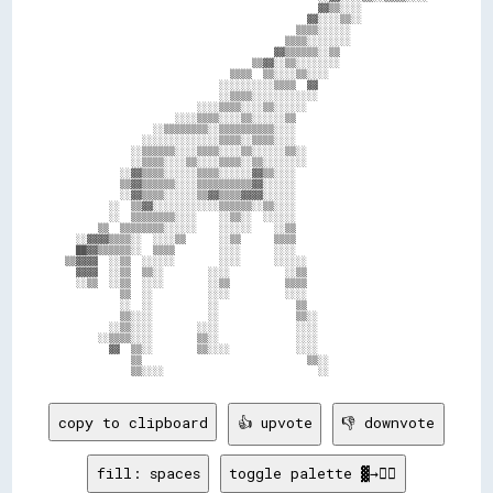
                                              ▓▓▒▒░░░░            

                                            ▓▓░░░░▒▒░░            

                                          ▒▒▒▒░░░░░░              

                                        ▒▒▒▒░░░░░░░░              

                                      ▓▓▒▒▒▒▒▒░░▒▒                

                                  ▒▒▓▓░░▒▒░░░░░░░░                

                              ▒▒▒▒  ▒▒░░░░▒▒░░░░                  

                            ░░░░░░░░░░▒▒▒▒  ▓▓                    

                            ░░▒▒▒▒░░░░░░░░░░░░                    

                        ░░░░▒▒▒▒░░░░▒▒░░░░░░                      

                    ░░░░▒▒▒▒░░░░▒▒░░░░░░▒▒                        

                ░░▒▒▒▒▒▒▒▒░░▒▒▒▒▒▒▒▒▒▒░░░░                        

              ░░░░░░░░░░░░░░▒▒▒▒░░▒▒▒▒░░░░                        

            ░░▒▒▒▒▒▒░░░░▒▒▒▒░░░░▒▒░░░░░░▒▒░░                      

            ░░▒▒▒▒░░░░▒▒░░░░▒▒▒▒░░▒▒░░░░░░░░                      

          ░░▓▓▒▒▒▒░░░░░░▒▒▒▒░░░░░░▓▓▒▒░░░░                        

          ▒▒▓▓▒▒▒▒▒▒░░░░▒▒▒▒▒▒▒▒▒▒▓▓░░░░░░                        

          ░░▓▓▒▒▒▒░░░░░░▒▒▓▓▒▒▒▒▓▓▓▓░░░░░░                        

        ░░  ▒▒▓▓░░░░░░░░░░░░▒▒▒▒▒▒░░▒▒░░░░                        

        ░░  ▒▒▒▒▒▒▒▒░░░░    ░░▒▒░░  ░░░░░░                        

      ▒▒  ▒▒▒▒▒▒▒▒░░░░░░    ░░░░░░    ░░▒▒                        

  ░░▓▓▓▓▒▒▒▒░░  ░░░░▒▒      ░░▒▒      ▒▒▒▒                        

  ██▓▓▒▒▒▒▒▒░░  ▒▒▒▒        ░░░░      ░░░░                        

▒▒▓▓▓▓  ░░▒▒  ░░░░░░        ░░░░      ░░░░░░                      

  ▓▓▓▓  ░░▒▒  ▒▒░░        ░░░░          ░░▒▒                      

  ░░▒▒  ░░▒▒  ░░░░        ░░▒▒          ▒▒▒▒                      

          ▒▒  ░░          ░░░░          ░░░░                      

          ░░  ░░          ░░              ▒▒                      

          ▒▒░░░░          ░░              ▒▒░░                    

        ░░▒▒░░░░        ░░░░              ░░░░                    

      ░░▒▒▒▒░░░░        ▒▒░░              ░░░░                    

        ▓▓  ▒▒░░        ▒▒░░░░            ░░░░                    

            ▒▒                              ▒▒░░                  

copy to clipboard
👍 upvote
👎 downvote
fill: spaces
toggle palette ▓→✊🏽