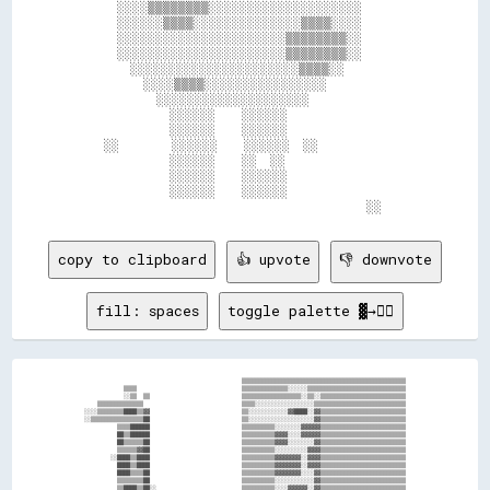
        ░░░░▒▒▒▒▒▒▒▒░░░░░░░░░░░░░░░░░░░░        

        ░░░░░░▒▒▒▒░░░░░░░░░░░░░░▒▒▒▒░░░░        

        ░░░░░░░░░░░░░░░░░░░░░░▒▒▒▒▒▒▒▒░░        

        ░░░░░░░░░░░░░░░░░░░░░░▒▒▒▒▒▒▒▒░░        

          ░░░░░░░░░░░░░░░░░░░░░░▒▒▒▒░░          

            ░░░░▒▒▒▒░░░░░░░░░░░░░░░░            

              ░░░░░░░░░░░░░░░░░░░░              

                ░░░░░░    ░░░░░░                

                ░░░░░░    ░░░░░░                

      ░░        ░░░░░░    ░░░░░░  ░░            

                ░░░░░░    ░░  ░░                

                ░░░░░░    ░░░░░░                

                ░░░░░░    ░░░░░░                

copy to clipboard
👍 upvote
👎 downvote
fill: spaces
toggle palette ▓→✊🏽
                                                ▒▒▒▒▒▒▒▒▒▒▒▒▒▒▒▒▒▒▒▒▒▒▒▒▒▒▒▒▒▒▒▒▒▒▒▒▒▒▒▒▒▒▒▒▒▒▒▒▒▒

            ▒▒▒▒                                ▒▒▒▒▒▒▒▒▒▒▒▒▒▒░░░░░░▒▒▒▒▒▒▒▒▒▒▒▒▒▒▒▒▒▒▒▒▒▒▒▒▒▒▒▒▒▒

            ░░▒▒  ▒▒                            ▒▒▒▒▒▒▒▒▒▒▒▒▒▒▒▒▒▒░░▒▒░░▒▒▒▒▒▒▒▒▒▒▒▒▒▒▒▒▒▒▒▒▒▒▒▒▒▒

    ▒▒▒▒▒▒▒▒▒▒▒▒▒▒                              ▒▒▒▒░░░░░░░░░░░░░░░░░░▒▒▒▒▒▒▒▒▒▒▒▒▒▒▒▒▒▒▒▒▒▒▒▒▒▒▒▒

░░░░▒▒▒▒▒▒▒▒████▒▒▓▓                            ▒▒░░░░░░░░░░░░▓▓████░░▓▓▒▒▒▒▒▒▒▒▒▒▒▒▒▒▒▒▒▒▒▒▒▒▒▒▒▒

░░▒▒▒▒▒▒▒▒▒▒▒▒▒▒▒▒██                            ▒▒░░░░░░░░░░░░░░░░░░░░▓▓▒▒▒▒▒▒▒▒▒▒▒▒▒▒▒▒▒▒▒▒▒▒▒▒▒▒

          ▒▒▒▒██████                            ▒▒▒▒▒▒▒▒▒▒░░░░░░░░▓▓▓▓▓▓▒▒▒▒▒▒▒▒▒▒▒▒▒▒▒▒▒▒▒▒▒▒▒▒▒▒

          ██▒▒██████                            ▒▒▒▒▒▒▒▒▒▒▓▓▓▓░░░░▓▓▓▓▓▓▒▒▒▒▒▒▒▒▒▒▒▒▒▒▒▒▒▒▒▒▒▒▒▒▒▒

          ██▒▒▒▒▒▒██                            ▒▒▒▒▒▒▒▒▒▒▓▓▓▓░░░░░░░░▓▓▒▒▒▒▒▒▒▒▒▒▒▒▒▒▒▒▒▒▒▒▒▒▒▒▒▒

          ▒▒▒▒▒▒▓▓██                            ▒▒▒▒▒▒▒▒▒▒░░░░░░░░░░▓▓▓▓▒▒▒▒▒▒▒▒▒▒▒▒▒▒▒▒▒▒▒▒▒▒▒▒▒▒

        ░░████▒▒████                            ▒▒▒▒▒▒▒▒▒▒▓▓▓▓▓▓▓▓░░▓▓▓▓▒▒▒▒▒▒▒▒▒▒▒▒▒▒▒▒▒▒▒▒▒▒▒▒▒▒

          ████▒▒████                            ▒▒▒▒▒▒▒▒▒▒▓▓▓▓▓▓▓▓░░▓▓▓▓▒▒▒▒▒▒▒▒▒▒▒▒▒▒▒▒▒▒▒▒▒▒▒▒▒▒

          ████▒▒▒▒██                            ▒▒▒▒▒▒▒▒▒▒▓▓▓▓▓▓▓▓░░░░▓▓▒▒▒▒▒▒▒▒▒▒▒▒▒▒▒▒▒▒▒▒▒▒▒▒▒▒

          ▒▒▒▒▒▒▒▒██                            ▒▒▒▒▒▒▒▒▒▒░░░░░░░░░░░░▓▓▒▒▒▒▒▒▒▒▒▒▒▒▒▒▒▒▒▒▒▒▒▒▒▒▒▒

          ▒▒████▒▒██░░                          ▒▒▒▒▒▒▒▒▒▒░░░░▓▓▓▓▓▓░░▓▓▒▒▒▒▒▒▒▒▒▒▒▒▒▒▒▒▒▒▒▒▒▒▒▒▒▒
