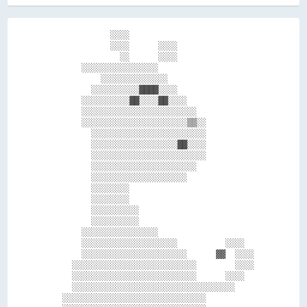
            ░░░░                          

            ░░░░      ░░░░                

              ░░      ░░░░                

      ░░░░░░░░░░░░░░░░                    

          ░░░░░░░░░░░░░░                  

        ░░░░░░░░░░████░░░░                

      ░░░░░░░░░░██░░░░██░░░░              

      ░░░░░░░░░░░░░░░░░░░░░░░░            

      ░░░░░░░░░░░░░░░░░░░░░░▒▒░░          

        ░░░░░░░░░░░░░░░░░░░░░░░░          

        ░░░░░░░░░░░░░░░░░░██░░░░          

        ░░░░░░░░░░░░░░░░░░░░░░░░          

        ░░░░░░░░░░░░░░░░░░░░░░            

        ░░░░░░░░░░░░░░░░░░░░              

        ░░░░░░░░                          

        ░░░░░░░░                          

        ░░░░░░░░░░                        

        ░░░░░░░░░░                        

      ░░░░░░░░░░░░░░░░                    

      ░░░░░░░░░░░░░░░░░░░░          ░░░░  

      ░░░░░░░░░░░░░░░░░░░░░░      ▓▓  ░░░░

    ░░░░░░░░░░░░░░░░░░░░░░░░░░        ░░░░

    ░░░░░░░░░░░░░░░░░░░░░░░░░░      ░░░░  

    ░░░░░░░░░░░░░░░░░░░░░░░░░░░░░░░░░░    

  ░░░░░░░░░░░░░░░░░░░░░░░░░░░░░░          
