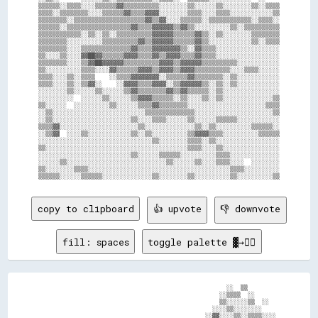
▒▒▒▒▒▒░░▒▒▒▒░░░░▒▒▒▒▒▒▓▓▒▒▒▒▒▒▒▒▒▒░░░░░░░░▒▒░░░░░░▒▒░░░░░░░░▒▒░░▒▒▒▒

▒▒▒▒░░▒▒▒▒▒▒▒▒░░░░▒▒▒▒▒▒▓▓▒▒▒▒▓▓▓▓░░░░░░░░▒▒▒▒░░░░▒▒▒▒░░░░░░░░░░░░▒▒

▒▒▒▒▒▒▒▒░░▒▒▒▒▒▒▒▒▒▒▒▒▒▒▒▒▒▒▒▒▓▓▒▒▓▓░░░░▒▒▒▒▒▒░░▒▒▒▒▒▒▒▒▒▒▒▒░░▒▒▒▒░░

▒▒▒▒▒▒░░▒▒▒▒▒▒▒▒▒▒▒▒▒▒▒▒▒▒▓▓▒▒▒▒▓▓▓▓▓▓▒▒▓▓▒▒░░░░░░░░░░▒▒░░▒▒▒▒▒▒▒▒▒▒

▒▒▒▒▒▒▒▒▒▒▒▒░░▒▒░░▒▒░░▒▒▒▒▒▒▒▒▒▒▓▓▓▓▓▓▒▒▒▒▒▒▓▓▒▒░░▒▒░░░░░░░░▒▒▒▒▒▒▒▒

▒▒▒▒▒▒▒▒░░░░░░░░░░▒▒▒▒▒▒▒▒▒▒▓▓▒▒▓▓▓▓▓▓▒▒▒▒▒▒▓▓▒▒░░░░░░░░░░░░▒▒░░▒▒▒▒

▒▒▒▒▒▒▒▒░░░░▒▒▒▒▒▒▒▒▒▒▒▒▒▒▓▓▒▒▒▒▓▓▓▓▓▓▓▓▒▒░░▓▓▒▒▒▒░░░░░░░░░░░░░░░░░░

▒▒░░░░▒▒░░░░▓▓██▓▓▒▒▒▒▒▒▓▓▓▓▒▒▒▒▓▓▒▒▓▓▓▓▒▒▒▒▓▓▒▒▒▒░░░░░░░░░░░░░░░░░░

▒▒▒▒▒▒▒▒░░░░▒▒▓▓██▓▓▓▓▓▓▒▒▒▒▒▒▒▒▒▒▓▓▓▓▒▒▓▓▓▓▓▓▒▒▒▒▒▒▒▒▒▒░░░░░░░░░░░░

▒▒░░░░░░░░░░▒▒▒▒░░░░▓▓▒▒▒▒▒▒▓▓▓▓▒▒▓▓▓▓▒▒▓▓▓▓▒▒▒▒▒▒▒▒▒▒░░░░▒▒▒▒░░░░░░

▒▒▒▒░░░░▒▒░░▒▒▒▒    ░░▒▒▒▒▓▓▓▓▓▓▓▓░░▒▒▒▒▒▒▓▓▒▒▒▒▒▒▒▒░░▒▒░░░░░░░░░░░░

▒▒▒▒░░░░▒▒░░▒▒▓▓░░    ░░▓▓▓▓▒▒▒▒▓▓▓▓░░▒▒▓▓▓▓▓▓▒▒░░▒▒░░▒▒░░░░░░░░░░░░

░░░░░░░░▒▒░░░░░░▒▒░░░░░░▒▒▓▓▒▒▒▒▒▒▒▒▓▓▒▒▓▓▒▒▒▒▒▒░░▒▒░░░░░░░░░░░░░░░░

░░░░░░░░░░  ░░░░░░▒▒░░░░░░▒▒▓▓▓▓▒▒▒▒▒▒░░▒▒░░░░▒▒░░▒▒░░░░░░░░░░░░░░▒▒

▒▒░░░░░░  ░░░░░░░░░░▒▒░░░░░░▒▒▒▒▓▓▒▒▒▒▒▒▒▒░░░░░░░░░░░░░░░░░░░░░░▒▒▒▒

░░▒▒░░░░░░░░░░░░░░░░░░░░░░░░░░▒▒▒▒▒▒▒▒▒▒▒▒▒▒░░░░░░░░░░░░░░░░░░░░░░▒▒

░░▒▒░░░░░░░░░░░░░░░░░░░░░░▒▒░░░░▒▒▒▒░░░░░░▒▒░░░░░░▒▒▒▒▒▒░░░░░░░░░░░░

▒▒▒▒▓▓░░░░░░░░░░░░░░░░░░░░░░▒▒░░░░░░░░░░░░░░▒▒░░▒▒░░░░░░░░░░▒▒▒▒▒▒░░

░░▒▒▓▓  ░░░░▒▒░░░░░░░░░░░░▒▒░░▒▒░░░░░░░░░░▒▒▓▓▓▓▒▒▒▒░░░░░░░░░░▒▒▒▒▒▒

░░░░░░░░░░░░░░░░░░░░░░░░░░░░░░░░▒▒░░░░░░░░▒▒▒▒░░▒▒░░░░░░░░░░░░░░░░░░

▒▒░░░░░░░░░░░░░░░░░░░░░░░░░░░░░░░░░░░░░░░░▒▒▒▒░░░░▒▒░░░░░░░░░░░░░░░░

░░░░░░░░░░░░░░░░░░░░░░░░░░▒▒░░░░░░▒▒▒▒▒▒░░░░░░░░░░▒▒▒▒░░░░░░░░░░░░░░

░░░░░░▒▒░░░░░░░░░░░░░░░░░░░░░░░░░░░░▒▒░░░░░░▒▒░░░░▒▒▒▒░░░░  ░░░░░░░░

▒▒░░░░░░░░▒▒▒▒░░░░░░░░░░░░░░░░░░░░░░░░░░░░░░░░░░░░░░░░▒▒▒▒░░░░░░░░░░

copy to clipboard
👍 upvote
👎 downvote
fill: spaces
toggle palette ▓→✊🏽
                                                    ░░  ▒▒        

                                                  ░░▒▒▒▒  ░░      

                                                  ▒▒░░░░░░▒▒  ░░  

                                                ░░░░▒▒░░░░░░░░    

                                              ░░▓▓░░░░▒▒░░▒▒▒▒░░░░
