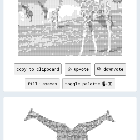
copy to clipboard
👍 upvote
👎 downvote
fill: spaces
toggle palette ▓→✊🏽
                                                                                                                                                                                      
                                                                                                                                                                                      
                                                                                                                                                                                      
                                                                                                                                                                                      
                                                                                                                                                                                      
                            ▓▓▒▒                                                                                                                                                      
                          ░░▓▓░░                                                                                                                      ▒▒░░                            
                          ▒▒▓▓▒▒▒▒                                                                                                                  ░░▓▓▒▒                            
                        ▒▒▓▓▓▓▒▒▒▒▒▒                                                                                                                  ▓▓▓▓                            
                        ▓▓▒▒░░░░▒▒░░▓▓▓▓▒▒                                                                                                        ░░▓▓▒▒▓▓                            
                      ▓▓▓▓▓▓██▓▓▒▒▒▒▒▒▒▒▒▒▓▓░░                                                                                                ░░▓▓▒▒▓▓░░░░▒▒░░                        
                    ░░▒▒▒▒▒▒▓▓▓▓▓▓▓▓▓▓▒▒▓▓▓▓▓▓▓▓                                                                                          ░░▒▒▓▓▒▒▒▒▒▒▒▒▓▓██▒▒                        
                    ▓▓▓▓▒▒▒▒▓▓▒▒▒▒▓▓░░▒▒▓▓▒▒▓▓▓▓▒▒▓▓                                                                                    ░░▓▓▒▒▒▒▒▒▒▒▓▓▒▒▓▓▒▒▒▒░░                      
                  ▒▒▓▓▓▓▒▒░░        ░░▓▓▓▓▓▓▓▓▓▓▓▓▓▓▓▓▓▓░░                                                                          ░░▓▓▓▓▓▓▒▒▓▓▓▓▒▒▓▓▒▒▓▓▓▓▒▒▓▓                      
                  ▓▓▒▒                  ▓▓▓▓▒▒▒▒▒▒▓▓▒▒▓▓▓▓▓▓▒▒                                                                  ▒▒██▓▓▓▓░░▒▒▒▒░░▒▒░░  ░░▒▒▓▓▒▒▒▒▓▓                    
                                          ▒▒▒▒▓▓▒▒██▓▓▒▒░░▓▓▓▓▒▒▓▓░░                                                      ░░▓▓▓▓▒▒▓▓▒▒▒▒░░▒▒▓▓▓▓              ▓▓▓▓░░                  
                                            ░░██▒▒▒▒▒▒▒▒▓▓▓▓▒▒▒▒▒▒▒▒▓▓▓▓▒▒░░                                    ░░░░▓▓██▓▓▓▓▒▒▒▒▓▓▒▒▒▒▓▓░░▒▒▓▓░░                                      
                                                ▓▓▓▓▓▓▒▒▒▒▓▓▒▒▓▓▒▒▒▒▓▓▒▒▒▒▒▒▓▓▓▓▒▒▒▒                    ▓▓▓▓▓▓▓▓▒▒▒▒▒▒▒▒▒▒▒▒▓▓░░▓▓▓▓▓▓░░▓▓▓▓                                          
                                                  ░░▓▓▓▓▓▓▒▒▓▓▓▓▓▓▒▒▓▓▒▒▒▒▒▒▓▓▒▒▓▓▒▒░░                ▓▓▓▓▒▒▓▓▒▒▓▓▒▒▓▓▒▒▒▒▓▓▓▓▓▓▒▒▓▓▓▓▓▓▒▒                                            
                                                      ▓▓▒▒▓▓▒▒▒▒▓▓▒▒▓▓▓▓▒▒▓▓▒▒▓▓▓▓▓▓▓▓░░            ▓▓▒▒▒▒▓▓▒▒▓▓▒▒▓▓▓▓▓▓▓▓▒▒▓▓░░▒▒▒▒▓▓░░                                              
                                                        ░░▓▓▒▒▒▒▒▒▓▓▓▓▓▓▒▒▒▒▒▒▓▓▓▓▓▓▒▒▓▓▒▒        ▓▓▒▒▓▓▒▒▒▒░░▒▒▓▓░░▒▒▓▓▓▓▒▒▒▒████▒▒                                                  
                                                            ▒▒▓▓▓▓▒▒░░▓▓▒▒▒▒▓▓▒▒▓▓▓▓▒▒▓▓▓▓▒▒░░░░▓▓▓▓▒▒▒▒▓▓▓▓▓▓▓▓░░▒▒██▒▒▒▒▓▓▓▓▒▒                                                      
                                                                ▓▓▓▓▒▒▓▓▓▓▓▓▒▒▓▓▒▒▒▒▓▓▒▒▓▓▒▒▒▒▓▓▓▓▓▓▓▓▓▓▒▒▒▒▓▓▒▒▓▓░░▒▒▓▓██▒▒                                                          
                                                                  ▒▒▓▓▓▓▒▒▒▒▓▓▓▓▓▓▒▒▓▓▓▓▓▓▓▓▒▒▒▒▓▓▒▒▒▒▒▒▒▒▓▓▒▒▒▒▓▓▒▒▓▓▓▓                                                              
                                                                    ░░▓▓▓▓▒▒▓▓▒▒▒▒▒▒▓▓▓▓▓▓▒▒▒▒▓▓▒▒▓▓▓▓▒▒▓▓▓▓▒▒▓▓▓▓▓▓▓▓                                                                
                                                                      ▒▒▒▒▒▒▒▒▒▒▓▓▒▒▒▒▓▓▒▒▓▓▒▒▒▒▓▓▒▒▒▒▓▓▓▓▒▒▓▓▒▒▓▓▒▒▒▒                                                                
                                                                      ▒▒▒▒▒▒▒▒▒▒▒▒▓▓▒▒▓▓▒▒░░▒▒▓▓▓▓▓▓▓▓▒▒▓▓▒▒▒▒▓▓▓▓▓▓▒▒▒▒                                                              
                                                                      ▓▓▒▒▓▓▒▒▒▒▒▒▓▓▒▒▒▒▓▓▓▓▓▓▓▓▒▒▓▓▒▒▓▓▓▓▓▓▒▒▒▒▒▒▒▒▓▓▒▒                                                              
                                                                    ░░▒▒▓▓▒▒▒▒▓▓▓▓▓▓▒▒▓▓▒▒▒▒▓▓▒▒▒▒██▒▒▓▓██▓▓▒▒▓▓▓▓▓▓▓▓▒▒                                                              
                                                                      ▓▓▓▓▓▓▒▒▒▒▒▒▒▒▒▒▓▓▓▓▓▓▓▓▓▓▒▒▓▓▓▓▓▓▓▓▒▒▒▒▓▓▓▓░░▓▓▓▓                                                              
                                                                      ░░▒▒▓▓▒▒▓▓▓▓▒▒▒▒▓▓▓▓▓▓▓▓▓▓▓▓▓▓▓▓▒▒▒▒▒▒▒▒▒▒▒▒▒▒▓▓░░                                                              
                                                                        ▒▒▓▓▒▒▒▒▒▒▒▒▓▓▒▒▓▓▓▓▓▓▓▓▓▓▓▓▒▒▒▒░░▒▒▒▒▓▓▒▒▓▓▒▒                                                                
                                                                          ▓▓▒▒▒▒▒▒▒▒▓▓▓▓▓▓▒▒▒▒▓▓▒▒▓▓▒▒▒▒▒▒▒▒▒▒▒▒▒▒▒▒▒▒                                                                
                                                                          ▓▓▒▒▒▒▒▒▒▒▓▓▓▓▓▓▓▓▓▓▒▒▒▒▒▒▓▓▒▒▓▓▒▒▓▓▓▓▒▒▓▓░░                                                                
                                      ░░░░░░░░░░                          ▓▓▒▒▒▒▓▓▓▓▓▓▓▓▓▓▓▓▓▓▓▓▓▓▓▓▓▓▓▓▓▓▒▒▓▓░░▓▓▓▓░░                                                                
                                  ░░░░░░░░▒▒░░░░░░                        ░░▒▒▒▒▓▓▓▓▓▓▒▒    ░░▒▒▒▒░░▓▓▓▓▓▓▓▓▓▓░░▓▓▓▓░░                                                        ░░░░    
                                  ░░░░▒▒▒▒░░░░░░░░                        ░░▒▒▒▒▓▓▓▓▓▓░░            ▒▒▓▓▓▓▓▓▓▓▒▒▓▓▓▓                                                          ░░░░░░  
                                  ░░░░▒▒▒▒▒▒▒▒░░░░  ░░                    ▓▓▒▒▒▒▒▒▓▓▓▓                ▓▓▓▓▒▒▓▓▒▒▓▓▓▓    ░░      ░░    ░░░░      ▒▒░░░░░░░░  ░░░░  ░░      ░░░░  ░░░░  
▒▒▒▒▒▒▒▒▒▒▒▒▒▒▒▒▒▒▒▒▒▒▒▒▒▒▒▒▒▒▒▒▒▒▒▒▒▒▓▓▓▓▓▓▓▓▓▓▒▒▒▒▒▒▒▒▒▒▒▒▒▒▒▒▒▒▒▒▒▒▒▒▒▒▒▒▓▓▒▒▓▓▓▓▓▓▒▒▒▒▒▒▒▒▒▒▒▒▒▒▒▒▒▒▓▓▒▒▓▓▓▓▓▓▓▓▒▒▒▒▒▒▒▒▒▒▒▒▒▒▒▒▒▒▒▒▒▒▒▒▒▒▒▒▒▒▒▒▒▒▒▒▒▒▒▒▒▒▒▒▒▒▒▒▒▒▒▒▒▒▒▒▒▒▒▒▒▒▒▒▒▒
▒▒▒▒▒▒▒▒▒▒▓▓▓▓▒▒▒▒▒▒▒▒▒▒▓▓▒▒▒▒▒▒▒▒▒▒▒▒▓▓▓▓▓▓▒▒▒▒▒▒▒▒▒▒▒▒▒▒▒▒▒▒▒▒▒▒▒▒▒▒▒▒▒▒▒▒▒▒▒▒▓▓▓▓▒▒▒▒▒▒▒▒▒▒▒▒▒▒▒▒▒▒▒▒▓▓▒▒▓▓▓▓▓▓▓▓▓▓▒▒▒▒▒▒▒▒▒▒▒▒▒▒▒▒▒▒▒▒▒▒▒▒▒▒▒▒▒▒▒▒▒▒▒▒▒▒▒▒▓▓▒▒▒▒▒▒▒▒▒▒▒▒▒▒▒▒▒▒▒▒▒▒
▒▒▒▒▒▒▒▒▓▓▓▓▓▓▒▒▒▒▓▓▒▒▒▒▒▒▒▒▒▒▒▒▒▒▒▒▒▒▓▓▓▓▓▓▒▒▒▒▓▓▓▓▒▒▒▒▒▒▒▒▒▒▒▒▒▒▒▒▒▒▒▒▒▒▓▓▒▒▒▒▓▓▓▓▒▒▒▒▒▒▒▒▒▒▒▒▒▒▒▒▒▒▒▒▒▒▓▓▓▓▓▓▓▓▓▓██▒▒▒▒▒▒▒▒▒▒▒▒▒▒▒▒▒▒▒▒▒▒▒▒▒▒▒▒▒▒▒▒▓▓▓▓▓▓▓▓▓▓▓▓▓▓▓▓▓▓▓▓▓▓▓▓▓▓▓▓▓▓▓▓
▒▒▓▓▒▒▒▒▒▒▒▒▒▒▓▓▓▓▓▓▓▓▓▓▒▒▒▒▒▒▓▓▒▒▒▒▒▒▓▓▓▓▓▓▒▒▒▒▒▒▒▒▒▒▒▒▒▒▒▒▒▒▒▒▒▒▒▒▒▒▒▒▓▓▓▓▒▒▓▓▓▓▓▓▒▒▒▒▒▒▒▒▒▒▒▒▒▒▒▒▒▒▒▒▒▒▒▒▓▓▓▓▒▒▓▓██▒▒▒▒▒▒▒▒▒▒▒▒▒▒▒▒▒▒▒▒▒▒▒▒▒▒▒▒▒▒▒▒▒▒▒▒▒▒▒▒▒▒▒▒▒▒▒▒▒▒▒▒▒▒▒▒▒▒▒▒▒▒▓▓
▒▒▒▒▓▓▒▒▒▒▓▓▓▓▒▒▓▓▓▓▓▓▓▓▓▓▓▓▒▒▓▓▒▒▒▒▒▒▒▒▒▒▓▓▓▓▓▓▒▒▒▒▒▒▒▒▒▒▒▒▒▒▒▒▒▒▒▒▒▒▒▒▓▓▒▒▒▒████▒▒▒▒▒▒▒▒▒▒▒▒▒▒▒▒▒▒▒▒▒▒▒▒▒▒▓▓▓▓▒▒▓▓██▓▓▒▒▒▒▒▒▒▒▒▒▒▒▒▒▒▒▒▒▓▓▒▒▒▒▒▒▒▒▒▒▒▒▒▒▒▒▒▒▒▒▒▒▒▒▒▒▒▒▒▒▒▒▒▒▒▒▒▒▒▒▒▒
▓▓▓▓▓▓▓▓▓▓▓▓▓▓▓▓▓▓▓▓▒▒▓▓▓▓▒▒▓▓▒▒▒▒▒▒▒▒▒▒▒▒▒▒▒▒▒▒▒▒▒▒▓▓▓▓▓▓▒▒▒▒▒▒▒▒▒▒▒▒▓▓▒▒▓▓▓▓████▒▒▒▒▒▒▒▒▒▒▒▒▒▒▒▒░░▒▒▓▓▒▒▒▒▓▓▓▓▒▒▓▓▓▓▓▓▒▒▒▒▒▒▒▒▓▓▒▒▒▒▒▒▒▒▒▒▒▒▓▓▒▒▒▒▒▒▒▒▒▒▒▒▒▒▒▒▒▒▒▒▒▒▒▒▒▒▒▒▒▒▒▒▒▒▒▒▒▒
▓▓▓▓▓▓▓▓▓▓▓▓▓▓▓▓▓▓▓▓▓▓▓▓▓▓▓▓▒▒▒▒▒▒▒▒▒▒▒▒▒▒▒▒▒▒▒▒▒▒▒▒▒▒▒▒▓▓▒▒▒▒▒▒▒▒▒▒▒▒▒▒▒▒▓▓▓▓████▓▓▒▒▒▒▒▒▒▒▓▓▓▓▓▓▓▓▓▓▓▓▓▓▓▓▓▓▓▓▒▒▓▓▓▓▒▒▓▓▒▒▒▒▒▒▒▒▒▒▒▒▓▓▓▓▒▒▒▒▒▒▒▒▒▒▒▒▒▒▒▒▒▒▒▒▒▒▒▒▒▒▒▒▒▒▒▒▒▒▒▒▒▒▒▒▒▒▒▒
▓▓▓▓▓▓▓▓▓▓▓▓▓▓▓▓▓▓▓▓██▓▓▓▓▓▓▓▓▒▒▒▒▒▒▒▒▒▒▒▒▒▒▒▒▒▒▒▒▒▒▒▒▒▒▒▒▒▒▒▒▒▒▒▒▒▒▒▒▒▒▒▒▒▒▓▓▓▓▓▓██▒▒▒▒▒▒▒▒▒▒▒▒▒▒▒▒▒▒▓▓▓▓▒▒▓▓▓▓▓▓▓▓▓▓▓▓▒▒▒▒▒▒▓▓▓▓▒▒▓▓▓▓▒▒▒▒▒▒▓▓▓▓▓▓▓▓▓▓▓▓▓▓▒▒▒▒▒▒▓▓▓▓▓▓▓▓▓▓▓▓▒▒▓▓▓▓▒▒
▒▒▒▒▒▒▓▓▒▒▒▒▓▓▓▓▓▓▓▓▓▓▓▓▓▓▓▓▓▓▓▓▒▒▒▒▒▒▒▒▒▒▒▒▒▒▒▒▒▒▒▒▒▒▒▒▒▒▒▒▒▒▒▒▒▒▒▒▒▒▒▒▒▒▓▓▒▒▓▓▓▓▒▒▓▓▒▒▒▒▒▒▒▒▒▒▒▒▒▒▓▓▓▓▒▒▒▒▓▓▒▒▓▓▓▓▒▒▒▒▒▒▒▒▒▒▒▒▒▒▒▒▒▒▒▒▒▒▒▒▒▒▒▒▒▒▒▒▒▒▓▓▒▒▒▒▓▓▒▒▒▒▒▒▒▒▒▒▒▒▒▒▒▒▒▒▒▒▒▒▒▒
▒▒▒▒▒▒▒▒▒▒▒▒▒▒▒▒▒▒▒▒▒▒▒▒▒▒▒▒▒▒▒▒▒▒▒▒▒▒▒▒▒▒▒▒▒▒▒▒▒▒░░░░▒▒▒▒▒▒▒▒▒▒▒▒▒▒▒▒▒▒▒▒▓▓▓▓▒▒▓▓▒▒▒▒▓▓▒▒▒▒▒▒▒▒▒▒▒▒▒▒▒▒▒▒▒▒▓▓▒▒▓▓▒▒▒▒▓▓▒▒▒▒▒▒▒▒▒▒▒▒▓▓▓▓▒▒▒▒▓▓▒▒▒▒▒▒▒▒▒▒▒▒▒▒▒▒▒▒▒▒▒▒▒▒▒▒▒▒▒▒▒▒▒▒▒▒▒▒▒▒
▒▒▒▒▒▒▒▒▒▒▒▒▒▒▓▓▓▓▒▒▒▒▒▒▒▒▒▒▒▒▒▒▒▒▒▒▒▒▒▒▒▒▒▒▒▒▒▒▓▓▓▓▒▒▒▒▒▒▒▒▒▒▒▒▒▒▒▒▒▒▒▒▒▒▒▒▓▓▓▓▓▓▒▒▒▒▒▒▓▓▒▒▓▓▒▒▒▒▒▒▒▒▒▒▒▒▓▓▓▓▒▒▓▓▓▓▒▒▓▓▒▒▒▒▒▒▒▒▒▒▒▒▒▒▒▒▒▒▒▒▒▒▒▒▒▒▒▒▒▒▒▒▒▒▒▒▒▒▒▒▓▓▒▒░░▒▒▓▓▓▓▓▓▒▒▒▒▒▒▒▒
▒▒▒▒▒▒▒▒▒▒▒▒▒▒▒▒▒▒▒▒▒▒▒▒▒▒▒▒▒▒▒▒▒▒░░▒▒▒▒▒▒▒▒▒▒▒▒▒▒▒▒▒▒▒▒▒▒▒▒▒▒▒▒▒▒▒▒▒▒▒▒▒▒▒▒▒▒▓▓▓▓▒▒▒▒▒▒▒▒▒▒▓▓▒▒▒▒▒▒▒▒▒▒▒▒▒▒▓▓▒▒▒▒▓▓▒▒▒▒▒▒▒▒▒▒▒▒▒▒▒▒▒▒▒▒▒▒▒▒▒▒▒▒▒▒▒▒▒▒▒▒▒▒▒▒▒▒▒▒▒▒▒▒▒▒▒▒▒▒▒▒▒▒▒▒▒▒▒▒▒▒
▒▒▒▒▒▒▒▒▒▒▒▒▒▒▒▒▒▒▒▒▒▒▒▒▒▒▒▒▒▒▒▒▒▒▒▒▒▒▒▒▒▒▒▒▒▒▒▒▒▒▒▒▒▒░░▒▒▒▒▒▒▒▒▒▒▒▒▒▒▒▒▓▓▒▒▒▒▒▒▓▓▒▒▒▒▒▒▒▒▒▒▒▒▒▒▒▒▒▒▒▒▒▒▒▒▒▒▓▓▒▒▒▒▓▓▒▒▒▒▒▒▓▓▒▒▒▒▒▒▒▒▒▒▒▒▒▒▒▒▒▒▒▒▒▒▒▒▒▒▒▒▒▒▒▒▒▒▒▒▒▒▒▒▒▒▒▒▒▒▒▒▒▒▒▒▒▒▒▒▒▒
▒▒▒▒▒▒▒▒▒▒▒▒▒▒▒▒▒▒▒▒░░░░▒▒▒▒▒▒▒▒░░▒▒▒▒▒▒▒▒▒▒▒▒▒▒▒▒▒▒▒▒▒▒▒▒▒▒▒▒▒▒▒▒▒▒▒▒▒▒▓▓▒▒▒▒▒▒▓▓▒▒▒▒▒▒▒▒▒▒▒▒▒▒▒▒▒▒▒▒▒▒▓▓▓▓▓▓▒▒▒▒▓▓▓▓▒▒▒▒▒▒▒▒▒▒▒▒▒▒▒▒▒▒▒▒▒▒▒▒▒▒▒▒▒▒▒▒▒▒▒▒▒▒▒▒▒▒▒▒▒▒▒▒▒▒▒▒▒▒▒▒▒▒▒▒▒▒▒▒
░░░░▒▒▒▒▒▒▒▒▒▒▒▒▒▒▒▒▒▒▒▒▒▒▒▒▒▒▒▒▒▒▒▒▒▒▒▒▒▒▒▒▒▒░░▒▒▒▒▒▒▒▒▒▒▒▒▒▒▒▒▒▒▒▒▒▒▒▒▓▓▒▒░░▒▒▓▓▒▒▒▒▒▒▒▒▒▒▒▒▒▒▒▒▒▒▒▒▓▓▓▓▓▓▒▒▓▓▒▒▒▒▒▒▒▒▒▒▒▒▒▒▒▒▒▒▒▒▒▒▒▒▒▒▒▒▒▒▒▒▒▒▒▒▒▒▒▒▒▒▒▒▒▒▒▒▒▒▒▒░░▒▒▒▒▒▒▒▒▒▒▒▒▒▒▒▒
▒▒░░▒▒▒▒▒▒▒▒▒▒▒▒▒▒▒▒▒▒▒▒▒▒▒▒▒▒▒▒▒▒▒▒▒▒▒▒▒▒▒▒▒▒▒▒▒▒▒▒▒▒▒▒▒▒▒▒▒▒▒▒▒▒▒▒▒▒▒▒▒▒▒▒░░▒▒▓▓▒▒▒▒▒▒▒▒▒▒▒▒▒▒▒▒▒▒▒▒▒▒▒▒▒▒▒▒▒▒▒▒▒▒▒▒░░▒▒▒▒▒▒▒▒▒▒▒▒▒▒▒▒▒▒▒▒▒▒▒▒▒▒▒▒▒▒▒▒▒▒▒▒▒▒▓▓▓▓▒▒▒▒▓▓▒▒▒▒▒▒▒▒▒▒▒▒▓▓
▒▒▒▒▒▒▒▒▒▒▒▒▒▒▒▒▒▒▒▒▒▒▒▒▒▒▒▒▒▒▒▒▒▒▒▒▒▒▒▒▒▒▓▓▓▓▓▓▒▒▒▒▒▒▒▒▓▓▓▓▒▒▒▒▒▒▒▒▒▒▒▒▒▒▒▒░░▒▒▒▒▓▓▒▒▒▒▒▒▒▒▒▒▒▒▒▒▒▒▒▒▒▒▒▒▒▒▓▓▒▒▒▒▒▒▒▒