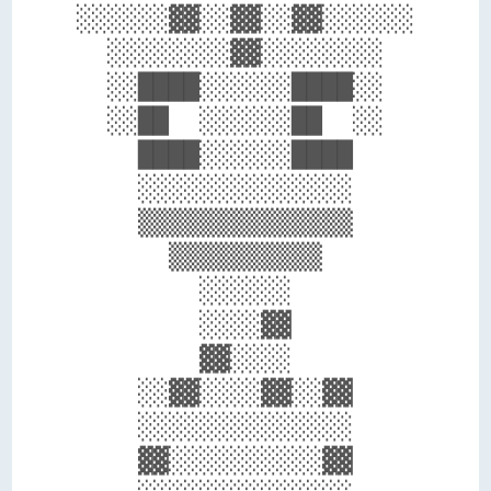
░░░░░░▓▓░░▓▓░░▓▓░░░░░░

  ░░░░░░░░▓▓░░░░░░░░  

  ░░████░░░░░░████░░  

  ░░██  ░░░░░░██  ░░  

    ████░░░░░░████    

    ░░░░░░░░░░░░░░    

    ▒▒▒▒▒▒▒▒▒▒▒▒▒▒    

      ▒▒▒▒▒▒▒▒▒▒      

        ░░░░░░        

        ░░░░▓▓        

        ▓▓░░░░        

    ░░▓▓░░░░▓▓░░▓▓    

    ░░░░░░░░░░░░░░    

    ▓▓░░░░░░░░░░▓▓    
