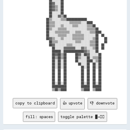
                  ██░░░░░░██                              

                  ██▓▓░░░░██                              

                  ██▓▓▒▒░░██                              

                  ██▓▓▒▒░░██                              

                  ██░░░░░░██                              

                  ██░░░░▓▓▒▒██                            

                ██▒▒░░░░░░▒▒▒▒██████████████              

                ██▒▒▒▒░░░░░░░░░░▒▒▒▒▒▒▒▒░░░░████          

                ██▒▒▒▒░░░░▒▒░░░░░░▒▒▒▒░░░░░░▒▒▒▒██        

                ██▒▒░░░░▒▒▒▒▒▒░░░░░░░░░░░░░░▒▒▒▒▒▒██      

                ██░░░░▒▒▒▒▒▒▒▒▒▒░░░░▒▒▒▒░░░░░░▒▒▒▒████    

                ██░░░░░░▒▒▒▒▒▒░░░░▒▒▒▒▒▒▒▒░░░░░░░░██  ██  

                ██▓▓▒▒░░░░▒▒░░░░░░▒▒▒▒▒▒▒▒░░░░░░▒▒██    ██

                  ██▒▒▒▒░░░░░░░░░░░░▒▒▒▒░░░░░░▒▒▒▒██    ██

                  ██▓▓░░░░░░░░▒▒▒▒░░░░░░░░░░░░▒▒▒▒██  ██  

                    ██░░░░░░▓▓▓▓▓▓▓▓░░░░▓▓▒▒░░░░▒▒██  ██  

                    ██████░░██████████████▓▓▒▒░░░░██      

                    ██▓▓██▒▒██      ██▓▓░░██▓▓░░░░░░██    

                    ██▒▒██▒▒██      ██▒▒░░░░██░░▒▒▒▒██    

                    ██░░██░░██      ██░░░░░░████░░▒▒██    

                    ██░░██░░██        ██░░░░██  ██░░██    

                    ██░░██░░██          ██░░██  ██░░██    

                    ██  ██  ██          ██  ██  ██  ██    

                    ██  ██  ██          ██  ██  ██  ██    

                    ██  ██  ██          ██  ██  ██  ██    

                    ██  ██  ██          ██  ██  ██  ██    

                    ██░░██░░██          ██░░██  ██░░██    

                    ██████████          ██████  ██████    

copy to clipboard
👍 upvote
👎 downvote
fill: spaces
toggle palette ▓→✊🏽