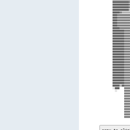
██████████████▓
██████████████▓
██████████████▓
██████████████▒
██████▓▓▒▒▒▒▒▒▒
████▓▓▓▓▓▓▓▓▓▓▓
████▓▓▓▓▓▓▓▓▓▓▓
████▓▓▓▓▓▓▓▓▓▓▓
████▓▓▓▓▓▓▓▓▓▓▓
████▓▓▓▓▓▓▓▓▓▓▓
██████▓▓▓▓▓▓▓▓▓
██████████▓▓▓▓▓
██████████▓▓▓▓▓
██████████▓▓▓▓▓
██████████▓▓▓▓▓
██████████▓▓▓▓▓
██████████▓▓▓▓▓
██████████▓▓▓▓▓
██████████▓▓▓▓▓
██████████▓▓▓▓▓
██████████▓▓▓▓▓
██████████▓▓▓▓▓
██████████▓▓▓▓▓
██████████▓▓▓▓▓
██████████▓▓▓▓▓
██████████▓▓▓▓▓
██████████▓▓▓▓▓
██████████▓▓▓▓▓
██████████▓▓▓▓▓
██████████▓▓▓▓▓
██████████▓▓▓▓▓
██████████▓▓▓▓▓
██████▒▒██▓▓▓▓▓
░░████    ▓▓▓▓▓
  ░░      ▓▓▓▓▓
          ▓▓▓▓▓
          ▓▓▓▓▓
          ▓▓▓▓▓
          ▓▓▓▓▓
          ▓▓▓▓▓
          ▓▓▓▓▓
          ▓▓▓▓▓
          ▓▓▓▓▓
          ▓▓▓▓▓