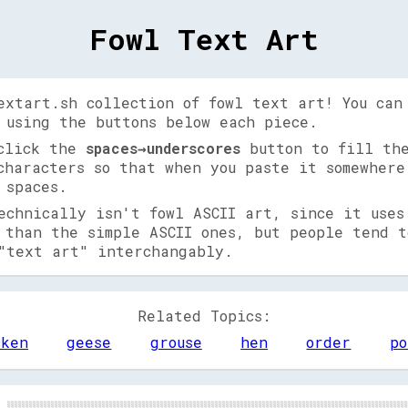
Fowl Text Art
extart.sh collection of fowl text art! You can
 using the buttons below each piece.
 click the
spaces→underscores
button to fill the
characters so that when you paste it somewhere
 spaces.
echnically isn't fowl ASCII art, since it uses
 than the simple ASCII ones, but people tend t
"text art" interchangably.
Related Topics:
cken
geese
grouse
hen
order
po
░░░░░░░░░░░░░░░░░░░░░░░░░░░░░░░░░░░░░░░░░░░░░░░░░░░░░░░░░░░░░░░░░░░░░░░░░░░░░░░░░░░░░░░░░░░░░░░░░░░░░░░░░░░░░░▓▓▓▓▓▓▓▓▓▓▓▓▓▓
░░░░░░░░░░░░░░░░░░░░░░░░░░░░░░░░░░░░░░░░░░░░░░░░░░░░░░░░░░░░░░░░░░░░░░░░░░░░░░░░░░░░░░░░░░░░░░░░░░░░░░░░░░░░░░░░░░░░░░░░░░░░░░░░░░░░░░░░░░░░░░░░░░░░
░░░░░░░░░░░░░░░░░░░░░░░░░░░░▒▒░░░░░░░░░░░░░░░░░░░░░░░░░░░░░░░░░░░░░░░░░░░░░░░░░░░░░░░░▓▓▓▓▓▓▓▓▓▓░░░░░░░░░░░░░░░░░░░░░░░░░░░░░░░░░░░░░░░░░░░░░░░░░░░░
░░░░░░░░░░░░▒▒░░░░░░░░░░░░▒▒░░░░░░░░░░░░░░░░░░░░░░░░░░░░░░░░░░░░░░░░░░░░░░░░░░░░░░░░▓▓▓▓▓▓▓▓▓▓▓▓▓▓░░░░░░░░░░░░░░░░░░░░░░░░░░░░░░▒▒░░░░░░░░░░░░▒▒░░▒▒
░░░░░░░░░░░░░░▒▒░░░░░░░░▒▒░░░░░░░░░░░░░░░░░░░░░░░░░░░░░░░░░░░░░░░░░░░░░░░░░░░░░░░░░░▓▓▓▓▓▓▓▓▓▓▓▓▒▒░░░░░░░░░░░░░░░░░░░░░░░░░░░░░░░░▒▒░░░░░░░░▒▒░░░░░░
▒▒▒▒▒▒░░░░░░░░░░░░▒▒▒▒▒▒░░░░░░░░░░░░░░░░░░░░░░░░░░░░░░░░░░░░░░░░░░░░░░░░░░░░░░░░░░░░▓▓▓▓▓▓▓▓▓▓▓▓░░░░░░░░░░░░░░░░░░░░░░░░░░░░░░░░░░░░▒▒▒▒▒▒▒▒░░░░░░░░
░░░░░░░░░░░░░░░░░░░░░░░░░░░░░░░░░░░░░░░░░░░░░░░░░░░░░░░░░░░░░░░░░░░░░░░░░░░░░░░░░░░░░░▓▓▓▓▓▓░░  ░░░░  ░░░░░░░░░░░░░░░░░░░░░░░░░░░░░░░░░░░░░░░░░░░░░░
░░░░░░░░░░░░░░░░░░░░░░░░░░░░░░░░░░░░░░░░░░░░░░░░░░░░░░░░░░░░░░░░░░░░░░░░░░░░░░░░░░░░░░▓▓▓▓▓▓░░░░░░░░░░░░░░░░░░░░░░░░░░░░░░░░░░░░░░░░░░░░░░░░░░░░░░░░
░░░░░░░░░░░░░░░░░░░░░░  ░░░░░░░░░░░░░░░░░░░░░░░░░░░░░░░░░░░░░░░░░░░░░░░░░░░░░░░░░░░░░░▓▓▓▓▓▓▓▓░░░░░░░░░░░░░░░░░░░░░░░░░░░░░░░░░░░░░░░░░░░░░░░░░░░░░░
░░░░░░░░░░░░░░░░░░░░░░░░░░░░░░░░░░░░░░░░░░░░░░░░░░░░░░░░░░░░░░░░░░░░░░░░░░░░░░░░░░░░░░        ░░░░░░░░░░░░░░░░░░░░░░░░░░░░░░░░░░░░░░░░░░░░░░░░░░░░░░
░░░░░░░░░░░░░░░░░░░░░░░░░░░░░░░░░░░░░░░░░░░░░░░░░░░░░░░░░░░░░░░░░░░░░░▓▓▓▓▓▓▓▓▓▓▓▓▓▓▒▒        ░░░░░░░░░░░░░░░░░░░░░░░░░░░░░░░░░░░░░░░░░░░░░░░░░░░░░░
░░░░░░░░░░░░░░░░░░░░░░░░░░░░░░░░░░░░░░░░░░░░░░░░░░░░░░░░░░░░░░░░░░▒▒▒▒▓▓▓▓▓▓▓▓▓▓▓▓▓▓▓▓▒▒▒▒      ░░░░░░░░░░░░░░░░░░░░░░░░░░░░░░░░░░░░░░░░░░░░░░░░░░░░
░░░░░░░░░░░░░░░░░░░░░░░░░░░░░░░░░░░░░░░░░░░░░░░░░░░░░░▒▒░░░░░░░░▒▒▓▓▓▓░░░░░░░░░░░░▓▓▓▓▓▓▓▓▒▒    ░░░░░░░░░░░░░░░░░░░░░░░░░░░░░░░░░░░░░░░░░░░░░░░░░░░░
░░░░░░░░░░░░░░░░░░░░░░░░░░░░░░░░░░░░░░░░░░░░░░░░░░░░░░▓▓▓▓░░░░▓▓▓▓                    ▓▓▓▓▓▓▓▓  ░░░░░░░░░░░░░░░░░░░░░░░░░░░░░░░░░░░░░░░░░░░░░░░░░░░░
░░░░░░░░░░░░░░░░░░░░░░░░░░░░░░░░░░░░░░░░░░░░░░░░░░░░░░▓▓▓▓▓▓▒▒▓▓░░                      ▓▓▓▓▓▓▒▒  ░░░░░░░░░░░░░░░░░░░░░░░░░░░░░░░░░░░░░░░░░░░░░░░░░░
░░░░░░░░░░░░░░░░░░░░░░░░░░░░░░░░░░░░░░░░░░░░░░░░░░░░░░▓▓▓▓▓▓▓▓                            ▓▓▓▓▓▓▓▓░░░░░░░░░░░░░░░░░░░░░░░░░░░░░░░░░░░░░░░░░░░░░░░░░░
░░░░░░░░░░░░░░░░░░░░░░░░░░░░░░░░░░░░░░░░░░░░░░░░░░░░░░▓▓▓▓▓▓                                ▓▓▓▓▓▓░░░░░░░░░░░░░░░░░░░░░░░░░░░░░░░░░░░░░░░░░░░░░░░░░░
░░░░░░░░░░░░░░░░░░░░░░░░░░░░░░░░░░░░░░░░░░░░░░░░░░░░░░░░▓▓▓▓▓▓                            ██▓▓▓▓▓▓▓▓░░░░░░░░░░░░░░░░░░░░░░░░░░░░░░░░░░░░░░░░░░░░░░░░
░░░░░░░░░░░░░░░░░░░░░░░░░░░░░░░░░░░░░░░░░░░░░░░░░░░░░░░░▓▓▓▓▓▓▓▓                        ██▓▓▓▓▓▓▓▓▓▓░░░░░░░░░░░░░░░░░░░░░░░░░░░░░░░░░░░░░░░░░░░░░░░░
░░░░░░░░░░░░░░░░░░░░░░░░░░░░░░░░░░░░░░░░░░░░░░░░░░░░░░░░░░▓▓▓▓▓▓████              ░░████▓▓▓▓▓▓▓▓▓▓▓▓░░░░░░░░░░░░░░░░░░░░░░░░░░░░░░░░░░░░░░░░░░░░░░░░
░░░░░░░░░░░░░░░░░░░░░░░░░░░░░░░░░░░░░░░░░░░░░░░░░░░░░░░░░░▓▓▓▓▓▓▓▓██▒▒▒▒▒▒▒▒▒▒▒▒▒▒▒▒▓▓▓▓▓▓▓▓▓▓▓▓▓▓░░░░░░░░░░░░░░░░░░░░░░░░░░░░░░░░░░░░░░░░░░░░░░░░░░
░░░░░░░░░░░░░░░░░░░░░░░░░░░░░░░░░░░░░░░░░░░░░░░░░░░░░░░░░░░░░░░░░░░░░░░░░░░░░░░░░░░░░░░░░░░░░░░░░░░░░░░░░░░░░░░░░░░░░░░░░░░░░░░░░░░░░░░░░░░░░░░░░░░░
░░░░░░░░▒▒▓▓▓▓▓▓▓▓▓▓▒▒░░░░░░░░░░░░░░░░░░░░░░░░░░░░▒▒░░░░░░░░░░░░░░░░░░░░░░░░░░░░░░░░░░▒▒░░░░░░░░░░░░░░░░▒▒░░░░░░░░░░░░░░░░░░░░░░░░░░░░░░░░░░░░░░░░░░
░░░░░░░░▓▓▓▓▓▓▓▓▓▓▓▓▓▓░░░░░░░░░░░░░░░░░░░░░░░░░░░░░░▒▒░░░░░░░░░░░░░░▒▒░░▒▒░░░░░░░░░░▒▒░░░░░░░░░░░░░░░░▒▒░░░░░░░░░░░░░░░░░░░░░░░░░░░░░░░░░░░░░░░░░░░░
░░░░░░░░▓▓▓▓▓▓▓▓▓▓▓▓░░░░░░░░░░░░░░░░░░░░░░░░░░░░░░░░░░▒▒░░░░░░░░░░▒▒░░░░░░▒▒░░░░░░▒▒░░░░░░▒▒░░░░░░  ▒▒░░░░░░░░░░░░░░░░░░░░░░░░░░░░░░░░░░░░░░░░░░░░░░
░░░░░░░░░░▓▓▓▓▓▓░░░░    ░░░░░░░░░░░░░░░░░░░░░░░░░░░░░░░░▒▒▒▒▒▒▒▒░░░░░░░░░░░░▒▒▒▒▒▒░░░░░░░░░░░░▒▒▒▒▒▒░░░░░░░░░░░░░░░░░░░░░░░░░░░░░░░░░░░░░░░░░░░░░░░░
░░░░░░░░░░▓▓▓▓▓▓░░░░░░░░░░░░░░░░░░░░░░░░░░░░░░░░░░░░░░░░░░░░░░░░░░░░░░░░░░░░░░░░░░░░░░░░░░░░░░░░░░░░░░░░░░░░░░░░░░░░░░░░░░░░░░░░░░░░░░░░░░░░░░░░░░░░
░░░░░░░░░░▓▓▓▓▓▓▓▓░░░░░░░░░░░░░░░░░░░░░░░░░░░░░░░░░░░░░░░░░░░░░░░░░░░░░░░░░░░░░░░░░░░░░░░░░░░░░░░░░░░░░░░░░░░░░░░░░░░░░░░░░░░░░░░░░░░░░░░░░░░░░░░░░░
░░░░░░░░░░        ░░░░░░░░░░░░░░░░░░░░░░░░░░░░░░░░░░░░░░░░░░░░░░░░░░░░░░░░░░░░░░░░░░░░░░░░░░░░░░░░░░░░░░░░░░░░░░░░░░░░░░░░░░░░░░░░░░░░░░░░░░░░░░░░░░
▓▓▓▓▓▓▓▓▓▓        ░░░░░░░░░░░░░░░░░░░░░░░░░░░░░░░░░░░░░░░░░░░░░░░░░░░░░░░░░░░░░░░░░░░░░░░░░░░░░░░░░░░░░░░░░░░░░░░░░░░░░░░░░░░░░░░░░░░░░░░░░░░░░░▓▓▓▓
▓▓▓▓▓▓▓▓▓▓▓▓▓▓      ░░░░░░░░░░░░░░░░░░░░░░░░░░░░░░░░░░░░░░░░░░░░░░░░░░░░░░░░░░░░░░░░░░░░░░░░░░░░░░░░░░░░░░░░░░░░░░░░░░░░░░░░░░░░░░░░░░░░░░░░▒▒▓▓▓▓▓▓
      ▓▓▓▓▓▓▓▓▓▓    ░░░░░░░░░░░░░░░░░░░░░░░░░░░░░░░░░░░░░░  ░░░░░░░░░░░░░░░░░░░░░░░░░░░░░░░░░░░░░░░░░░░░░░░░░░░░░░░░░░░░░░░░░░░░░░██░░░░░░▒▒▓▓▓▓    
          ▓▓▓▓▓▓▓▓  ░░░░░░░░░░░░░░░░░░░░░░░░░░░░░░░░░░░░░░░░░░░░░░░░░░░░░░░░░░░░░░░░░░░░░░░░░░░░░░░░░░░░░░░░░░░░░░░░░░░░░░░░░░░░░░▓▓██░░▒▒▓▓░░      
            ▓▓▓▓▓▓▓▓  ░░░░░░░░░░░░░░░░░░░░░░░░░░░░░░░░░░░░░░░░░░░░░░░░░░░░░░░░░░░░░░░░░░░░░░░░░░░░░░░░░░░░░░░░░░░░░░░░░░░░░░░░░░░░▓▓▓▓██▓▓░░        
              ▓▓▓▓▓▓▓▓    ░░░░░░░░░░░░░░░░░░░░░░░░░░░░░░░░░░░░░░░░░░░░░░░░░░░░░░░░░░░░░░░░░░░░░░░░░░░░░░░░░░░░░░░░░░░░  ░░░░░░░░░░██▓▓▓▓░░          
              ░░▓▓▓▓▓▓░░░░░░░░░░░░░░░░░░░░░░░░░░░░░░░░░░░░░░░░░░░░░░░░░░░░░░░░░░░░░░░░░░░░░░░░░░░░░░░░░░░░░░░░░░░░░░░░░░░░░░░░░░░░▓▓▓▓▓▓            
              ▓▓▓▓▓▓▓▓▓▓░░░░░░░░░░░░░░░░░░░░░░░░░░░░░░░░░░░░░░░░░░░░░░░░░░░░░░░░░░░░░░░░░░░░░░░░░░░░░░░░░░░░░░░░░░░░░░░░░░░░░░░░░░░░▓▓▓▓░░          
            ▓▓▓▓▓▓▓▓▓▓▓▓░░░░░░░░░░░░░░░░░░░░░░░░░░░░░░░░░░░░░░░░░░░░░░░░░░░░░░░░░░░░░░░░░░░░░░░░░░░░░░░░░░░░░░░░░░░░░░░░░░░░░░░░░░░░▓▓▓▓▓▓░░        
        ████▓▓▓▓▓▓▓▓▓▓▓▓░░░░░░░░░░░░░░░░░░░░░░░░░░░░░░░░░░░░░░░░░░░░░░░░░░░░░░░░░░░░░░░░░░░░░░░░░░░░░░░░░░░░░░░░░░░░░░░░░░░░░░░░░░░░░░▓▓▓▓▓▓██░░    
▒▒▒▒▒▒▒▒▓▓▓▓▓▓▓▓▓▓▓▓▓▓░░░░░░░░░░░░░░░░░░░░░░░░░░░░░░░░░░░░░░░░░░░░░░░░░░░░░░░░░░░░░░░░░░░░░░░░░░░░░░░░░░░░░░░░░░░░░░░░░░░░░░░░░░░░░░░░▓▓▓▓▓▓▓▓▒▒▒▒▒▒
░░░░░░░░░░▒▒░░░░░░░░░░░░░░░░░░░░░░░░░░░░░░░░░░░░░░░░░░░░░░░░░░░░░░░░░░░░░░░░░░░░░░░░░░░░  ░░░░░░░░░░░░░░░░░░░░░░░░░░░░░░░░░░░░░░░░░░░░░░▒▒▒▒░░▒▒░░░░
░░░░░░░░░░▒▒░░░░░░░░░░░░░░░░▒▒░░░░░░░░░░░░░░░░░░░░░░░░░░░░░░░░░░░░░░░░░░░░░░░░░░░░░░▒▒▓▓▓▓▓▓▓▓▓▓▒▒░░░░░░░░░░░░░░░░░░░░░░░░░░░░░░░░░░░░░░░░░░░░░░▒▒░░
░░░░░░░░░░░░▒▒░░░░░░░░░░░░▒▒░░░░░░░░░░░░░░░░░░░░░░░░░░░░░░░░░░░░░░░░░░░░░░░░░░░░░░░░▓▓▓▓▓▓▓▓▓▓▓▓▓▓░░░░░░░░░░░░░░░░░░░░░░░░░░░░░░▒▒░░░░░░░░░░░░▒▒░░▒▒
░░░░░░░░░░░░░░▒▒░░░░░░░░▒▒░░░░░░░░░░░░░░░░░░░░░░░░░░░░░░░░░░░░░░░░░░░░░░░░░░░░░░░░░░▓▓▓▓▓▓▓▓▓▓▓▓░░░░░░░░░░░░░░░░░░░░░░░░░░░░░░░░░░▒▒░░░░░░░░▒▒░░░░░░
▒▒▒▒▒▒░░░░░░░░░░▒▒▒▒▒▒▒▒░░░░░░░░░░░░░░░░░░░░░░░░░░░░░░░░░░░░░░░░░░░░░░░░░░░░░░░░░░░░▒▒▓▓▓▓▓▓░░░░░░░░░░░░░░░░░░░░░░░░░░░░░░░░░░░░░░░░▒▒▒▒▒▒▒▒░░░░░░░░
░░░░░░░░░░░░░░░░░░░░░░░░░░░░░░░░░░░░░░░░░░░░░░░░░░░░░░░░░░░░░░░░░░░░░░░░░░░░░░░░░░░░░░▓▓▓▓▓▓░░░░░░░░░░░░░░░░░░░░░░░░░░░░░░░░░░░░░░░░░░░░░░░░░░░░░░░░
░░░░░░░░░░░░░░░░░░░░░░░░░░░░░░░░░░░░░░░░░░░░░░░░░░░░░░░░░░░░░░░░░░░░░░░░░░░░░░░░░░░░░░▓▓▓▓▓▓▒▒░░░░░░░░░░░░░░░░░░░░░░░░░░░░░░░░░░░░░░░░░░░░░░░░░░░░░░
░░░░░░░░░░░░░░░░░░░░░░░░░░░░░░░░░░░░░░░░░░░░░░░░░░░░░░░░░░░░░░░░░░░░░░░░░░░░░░░░░░░░░░░░░░░░░░░░░░░░░░░░░░░░░░░░░░░░░░░░░░░░░░░░░░░░░░░░░░░░░░░░░░░░
░░░░░░░░░░░░░░░░░░░░░░░░░░░░░░░░░░░░░░░░░░░░░░░░░░░░░░░░░░░░░░░░░░░░░░▓▓▒▒▒▒▒▒▒▒▓▓▒▒▒▒        ░░░░░░░░░░░░░░░░░░░░░░░░░░░░░░░░░░░░░░░░░░░░░░░░░░░░░░
░░░░░░░░░░░░░░░░░░░░░░░░░░░░░░░░░░░░░░░░░░░░░░░░░░░░░░░░░░░░░░░░░░▓▓▓▓▓▓▓▓▓▓▓▓▓▓▓▓▓▓▓▓▓▓▓▓      ░░░░░░░░░░░░░░░░░░░░░░░░░░░░░░░░░░░░░░░░░░░░░░░░░░░░
░░░░░░░░░░░░░░░░░░░░░░░░░░░░░░░░░░░░░░░░░░░░░░░░░░░░░░▓▓░░░░░░░░▓▓▓▓▓▓            ▓▓▓▓▓▓▓▓▓▓    ░░░░░░░░░░░░░░░░░░░░░░░░░░░░░░░░░░░░░░░░░░░░░