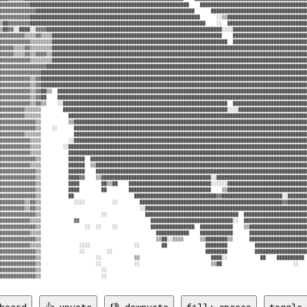
▓▓▓▓▓▓▓▓▓▓▓██████████████████████████████████████████████████████████    ███████████████████████████████████████
▓▓▓▓▓▓▓▓▓▓▓▓▓██████████████████████████████████████████████████████████      ███████████████████████████████████
▓▓▓▓▓▓▓▓▓▓▓██████████████████████████████████████████████████████████████      ░░▒▒█████████████████████████████
▒██▓▓▓▓▓▓▓▓████████████████████████████████████████████████████████████████    ░░  █████████████████████████████
▒██▓▓░░████░░▓▓▓▓████████████████████████████████████████████████████████████████░░░░███████████████████████████
▓▓▓▓▓▓▓▓▓▒▒▒▒▓▓▒▒▒▒██████████████████████████████████████████████████████████████    ███████████████████████████
▓▓▓▓▓▓▓▓▓▓▓▒▒▒▒▒▒▒▒████████████████████████████████████████████████████████████████  ███████████████████████████
▓▓▓▓▓▒▒▒▒▓▓▒▒▒▒▒▒▒▒█████████████████████████████████████████████████████████████████████████████████████████████
▓▓▓▓▓▒▒▒▒▓▓▒▒▓▓▓▓▒▒█████████████████████████████████████████████████████████████████████████████████████████████
▓▓▓▓▓▓▓▓▓▓▓▒▒▒▒▒▒▒▒█████████████████████████████████████████████████████████████████████████████████████████████
▓▓▓▓▓▓▓▓▓▓▓▓▓▓▓▓▓███████████████████████████████████████████████████████████████████████████████████████████████
▓▓▓▓▓▓▓▓▓▓▓▓▓▓▓█████████████████████████████████████████████████████████████████████████████████████████████████
▓▓▓▓▓▓▓▓▓▓▓▒▒▓▓█████████████████████████████████████████████████████████████████████████████████████████████████
▓▓▓▓▓▓▓▓▓▓▓▒▒▓▓█████████████████████████████████████████████████████████████████████████████████████████████████
▓▓▓▓▓▓▓▓▓▓▓▒▒▓▓██▒▒  ███████████████████████████████████████████████████████████████████████████████████████████
▓▓▓▓▓▓▓▓▓▓▓▒▒▓▓██    ███████████████████████████████████████████████████████████████████████████████████████████
▓▓▓▓▓▓▓▓▓▓▓▒▒▓▓▒▒    ░░████████████████████████████████████████████████████████████  ███████████████████████████
▓▓▓▓▓▓▓▓▓▒▒▒▒▒▒        ████████████████████████████████████████████████████████████░░░░█████████████████████████
▓▓▓▓▓▓▓▓▓▒▒▒▒▒▒          ███████████████████████████████████████████████████████████████████████████████████████
▓▓▓▓▓▓▓▓▓▓▓▓▓▒▒          ▒▒█████████████████████████████████████████████████████████████████████████████████████
▓▓▓▓▓▓▓▓▓▓▓▓▓▒▒    ░░      █████████████████████████████████████████████████████████████████████████████████████
▓▓▓▓▓▓▓▓▓▒▒▒▒▒▒            █████████████████████████████████████████████████████████████████████████████████████
▓▓▓▓▓▓▓▓▓▓▓▒▒▒▒          ░░█████████████████████████████████████████████████████████████████████████████████████
▓▓▓▓▓▓▓▓▓▓▓▒▒▒▒        ░░███████████████████████████████████████████████████████████████████████████████████████
▓▓▓▓▓▓▓▓▓▓▓▒▒▒▒          ███████████████████████████████████████████████████████████████████████████████████████
▓▓▓▓▓▓▓▓▓▓▓▓▓▒▒          ██████  ███████████████████████████████████████████████████████████████████████████████
▓▓▓▓▓▓▓▓▓▓▓▒▒▒▒          ██████  ▒▒█████████████████████████████████████████████████████████████████████████████
▓▓▓▓▓▓▓▓▓▓▓▓▓▒▒          ██████    █████████████████████████████████████████████████████████████████████████████
▓▓▓▓▓▓▓▓▓▓▓▓▓▒▒          ████▓▓    ▒▒████████████████████████████████████████░░█████████████████████████████████
▓▓▓▓▓▓▓▓▓▓▓▓▓▒▒          ████        ██▒▒██    ██████████████████████████████░░░░░░█████████████████████████████
▓▓▓▓▓▓▓▓▓▓▓▓▓▒▒          ████        ██        ██████████████████████████████    ▒▒█████████████████████████████
▓▓▓▓▓▓▓▓▓▓▓▓▓▒▒          ██                      ██████████████████████████████▓▓██████████████████████░░███████
▓▓▓▓▓▓▓▓▓▒▒▓▓▒▒            ░░░░          ░░        ████████████████████████████████████████████████████▓▓███████
▓▓▓▓▓▓▓▓▓▒▒▓▓▒▒                                    ░░███████████████████████████████████████████████████████████
▓▓▓▓▓▓▓▓▓▓▓▓▓▒▒                      ░░              ██████████████████████████████████  ███████████████████████
▓▓▓▓▓▓▓▓▓▓▓▒▒▒▒            ▓▓                          ██████████████████████████████░░  ███████████████████████
▓▓▓▓▓▓▓▓▓▓▓▓▓▒▒                ░░  ░░    ░░            ████████████████  ████████████    ▒▒█████████████████████
▓▓▓▓▓▓▓▓▓▓▓▒▒▒▒                                          ████████████    ████████████      █████████████████████
▓▓▓▓▓▓▓▓▓▓▓▓▓▒▒                                          ▒▒██░░▒▒▒▒      ▒▒████████▒▒      █████████████████████
▓▓▓▓▓▓▓▓▓▓▓▒▒▒▒              ░░░░                ░░        ██              ████████          ███████████████████
▓▓▓▓▓▓▓▓▓▓▓▓▓▒▒              ░░        ░░                                  ████████          ███████████████████
▓▓▓▓▓▓▓▓▓▓▓▓▓▒▒                    ░░            ▒▒                          ████░░            ██    ██████████ 
▓▓▓▓▓▓▓▓▓▓▓▓▓▒▒                    ░░            ░░                          ▒▒██                          ░░   
▓▓▓▓▓▓▓▓▓▓▓▓▓▒▒                      ░░                                                                         