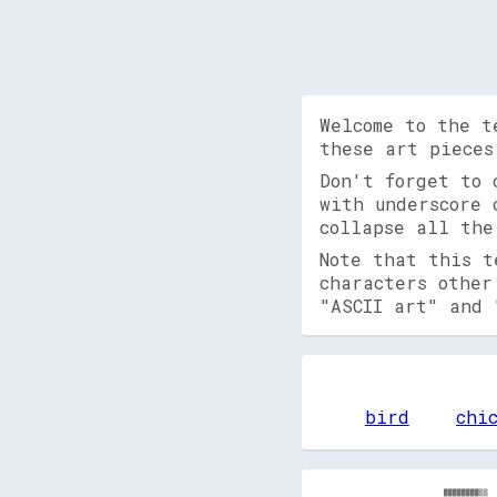
Welcome to the t
these art pieces
Don't forget to
with underscore 
collapse all the
Note that this t
characters other
"ASCII art" and 
bird
chi
      ▓▓▓▓▓▓▓▓▒▒    ░░░░░░░░░░░░░░░░░░░░░░░░░░░░░░░░░░░░░░░░░░░░░░░░░░░░░░░░░░░░░░░░░░░░░░░░░░░░░░░░░░░░░░░░░░░░░░░░░░░░░░░░░░░░░░▓▓░░░░░░▒▒▓▓▓▓░░  
          ▓▓▓▓▓▓▓▓  ░░░░░░░░░░░░░░░░░░░░░░░░░░░░░░░░░░░░░░░░░░░░░░░░░░░░░░░░░░░░░░░░░░░░░░░░░░░░░░░░░░░░░░░░░░░░░░░░░░░░░░░░░░░░░░██▓▓░░▒▒▓▓░░      
            ▓▓▓▓▓▓▓▓  ░░░░░░░░░░░░░░░░░░░░░░░░░░░░░░░░░░░░░░░░░░░░░░░░░░░░░░░░░░░░░░░░░░░░░░░░░░░░░░░░░░░░░░░░░░░░░░░░░░░░░░░░░░░░▓▓▓▓▓▓▓▓░░        
              ▓▓▓▓▓▓▓▓░░░░░░░░░░░░░░░░░░░░░░░░░░░░░░░░░░░░░░░░░░░░░░░░░░░░░░░░░░░░░░░░░░░░░░░░░░░░░░░░░░░░░░░░░░░░░░░░░░░░░░░░░░░░▓▓▓▓▓▓░░          
                ▓▓▓▓▓▓░░░░░░░░░░░░░░░░░░░░░░░░░░░░░░░░░░░░░░░░░░░░░░░░░░░░░░░░░░░░░░░░░░░░░░░░░░░░░░░░░░░░░░░░░░░░░░░░░░░░░░░░░░░░██▓▓▓▓            
              ██▓▓▓▓▓▓▓▓░░░░░░░░░░░░░░░░░░░░░░░░░░░░░░░░░░░░░░░░░░░░░░░░░░░░░░░░░░░░░░░░░░░░░░░░░░░░░░░░░░░░░░░░░░░░░░░░░░░░░░░░░░░░▓▓▓▓░░          
            ▒▒▓▓▓▓▓▓▓▓▓▓░░░░░░░░░░░░░░░░░░░░░░░░░░░░░░░░░░░░░░░░░░░░░░░░░░░░░░░░░░░░░░░░░░░░░░░░░░░░░░░░░░░░░░░░░░░░░░░░░░░░░░░░░░░░▓▓▓▓▒▒░░        
        ▓▓▓▓▓▓▓▓▓▓▓▓▓▓▓▓░░░░░░░░░░░░░░░░░░░░░░░░░░░░░░░░░░░░░░░░░░░░░░░░░░░░░░░░░░░░░░░░░░░░░░░░░░░░░░░░░░░░░░░░░░░░░░░░░░░░░░░░░░░░░░▓▓▓▓▓▓▓▓░░    
▓▓▓▓▓▓▓▓▓▓██▓▓▓▓▓▓▓▓▓▓░░