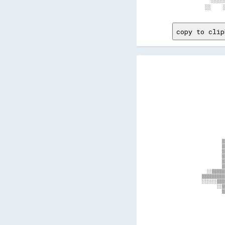
  ░░░░
copy to clip
             
             
             
             
             
             
             
             
             
             
             
             
             
             
            ▒
            ▒
            ▒
            ▒
            ▒
            ▒
      ░░▒▒▒▒▒
    ▒▒▒▒▒▒▒▒▒
    ░░░░░░▒▒▒
          ░░▒
            ▒
             
             
             
             
             
             