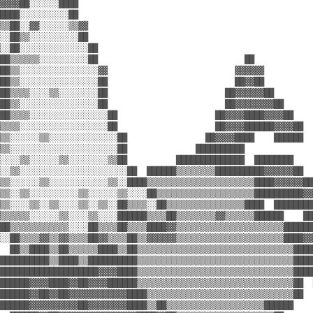
▓▓▓▓██░░░░░░████                                                
████░░░░░░░░░░██                                                
▒▒██░░▓▓░░░░░░▒▒▓▓                                              
░░██▒▒░░░░░░░░░░██                                              
░░██░░░░░░░░░░░░░░██                                            
██▒▒▒▒▒▒░░░░░░░░░░██                              ██            
██▒▒░░░░░░░░░░░░░░░░▓▓                          ▓▓▓▓▓▓          
██▒▒░░░░░░░░░░░░░░░░██                          ██▓▓██          
██▒▒▒▒░░░░▒▒░░░░░░░░██                        ██▓▓▓▓▓▓██        
██▒▒░░░░░░░░░░░░░░░░██                        ██▓▓▓▓▓▓▓▓██      
██▒▒▒▒░░░░░░░░░░░░░░░░██                    ██▓▓▓▓████▓▓▓▓██    
▒▒▒▒░░░░░░░░░░░░░░░░░░██                    ██▓▓▓▓██████▓▓▓▓██  
▒▒░░░░░░▒▒░░░░░░░░░░░░░░██                ██▓▓▓▓████    ██████  
▒▒░░░░░░░░░░░░░░░░░░░░░░██              ██████████              
░░░░▒▒░░░░░░▒▒░░░░░░░░▒▒██          ██████████████  ████████    
░░▒▒░░░░░░░░░░░░░░░░░░░░░░██  ██████▒▒▒▒▒▒▒▒██████████▓▓▓▓▓▓██  
▒▒░░░░░░▒▒░░░░░░░░░░░░▒▒░░████▒▒▒▒▒▒▒▒▒▒▒▒▒▒▒▒▒▒▒▒▒▒████▓▓▓▓▓▓██
▒▒░░▒▒░░░░░░░░░░▒▒░░░░░░▒▒░░░░██▒▒▒▒▒▒▒▒▒▒▒▒▒▒▒▒▒▒▒▒██████████▓▓
▒▒░░░░▒▒░░▒▒░░░░▒▒░░▒▒░░██▒▒▒▒░░██▒▒▒▒▒▒▒▒▒▒▒▒▒▒▒▒████  ████████
▒▒▒▒▒▒░░░░░░▒▒░░░░▒▒░░░░██████▒▒▒▒██▒▒▒▒▒▒▒▒▓▓▒▒▒▒▒▒██████    ██
██▒▒▒▒▒▒▒▒▒▒▒▒░░░░██▒▒▒▒██▒▒▒▒████▓▓▒▒▒▒▒▒▒▒▒▒▒▒▒▒▒▒▒▒▒▒▒▒██████
░░██▒▒▒▒▓▓▒▒▓▓▒▒▒▒██▓▓▒▒▒▒██▒▒▓▓▓▓▓▓▒▒▒▒▒▒▒▒▒▒▒▒▒▒▒▒▒▒▒▒▒▒████▓▓
  ██▒▒████▒▒██▒▒▒▒▒▒████▒▒██▒▒▒▒▒▒▒▒▒▒▒▒▒▒▒▒▒▒▒▒▒▒▒▒▒▒▒▒▒▒▒▒████
██████████▒▒████▒▒██████████▒▒▒▒▒▒▒▒▒▒▒▒▒▒▒▒▒▒▒▒▒▒▒▒▒▒▒▒▒▒▒▒████
████████████████████▓▓▓▓████▒▒▒▒▒▒▒▒▒▒▒▒▒▒▒▒▒▒▒▒▒▒▒▒▒▒▒▒▒▒▒▒████
██████▓▓▓▓████▓▓██▓▓▓▓██████▒▒▒▒▒▒▒▒▒▒▒▒▒▒▒▒▒▒▒▒▒▒▒▒▒▒▒▒▒▒▒▒██  
██████▓▓██▓▓██▓▓▓▓▓▓▓▓▓▓▓▓████▒▒▒▒▒▒▒▒▒▒▒▒▒▒▒▒▒▒▒▒▒▒▒▒▒▒▒▒▒▒██  
██████▓▓▓▓▓▓▓▓▓▓██▓▓▓▓▓▓▓▓████▒▒██▒▒▒▒▒▒▒▒▒▒▒▒▒▒▒▒▒▒▒▒██████    