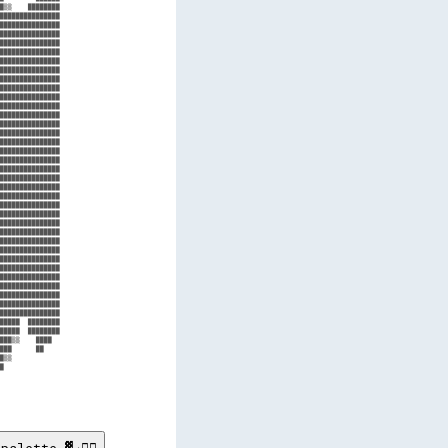
█▒▒    ████████

███████████████

███████████████

███████████████

███████████████

███████████████

███████████████

███████████████

███████████████

███████████████

███████████████

███████████████

███████████████

███████████████

███████████████

███████████████

███████████████

███████████████

███████████████

███████████████

███████████████

███████████████

███████████████

███████████████

███████████████

███████████████

███████████████

███████████████

███████████████

███████████████

███████████████

███████████████

███████████████

███████████████

███████████████

█████  ████████

█████  ████████

███▒▒    ████  

███      ██    

█▒▒            

█              

               

               

               
