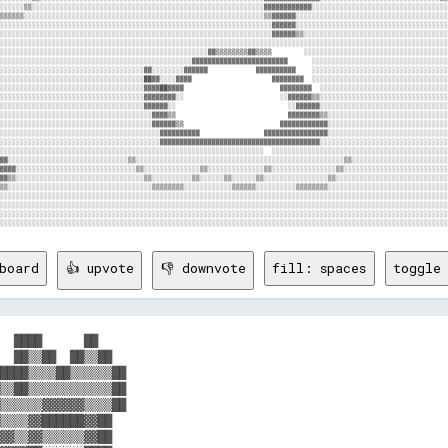
board
👍 upvote
👎 downvote
fill: spaces
toggle 
  ████      ██                                                  
  ██▒▒██  ██▒▒██                                                
████▒▒▒▒██▒▒▒▒▒▒██                                              
▒▒██▒▒▒▒▒▒▒▒▒▒▒▒██                                              
▒▒▒▒▒▒▓▓▓▓▓▓▒▒▒▒██                                              
▒▒▒▒▓▓██████▓▓██                                                
▓▓▒▒▓▓▒▒▒▒▒▒▓▓██                                                