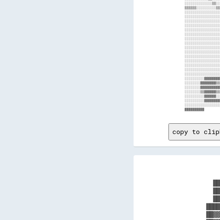
copy to clip
      
      
    ██
    ██
    ██
  ████
  ██▓▓