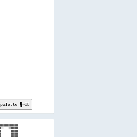
      

      

      

      

      

      

      

      

      

      

      

      

      

      

      

      

      

      

palette ▓→✊🏽
███████████████

█░░    ▒▒██████

█        ██████

█        ██████

█        ██████
