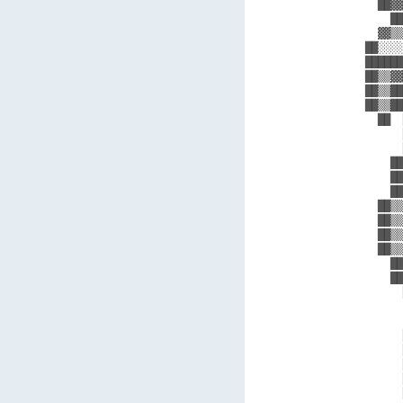
  ██▓▓
    ██
  ▓▓▒▒
██░░░░
██████
██▒▒▓▓
██▒▒██
██▒▒██
  ██  
      
      
    ██
    ██
    ██
  ██▒▒
  ██▒▒
  ██▒▒
  ██▒▒
    ██
    ██
      
      
      
      
      
      
      
      