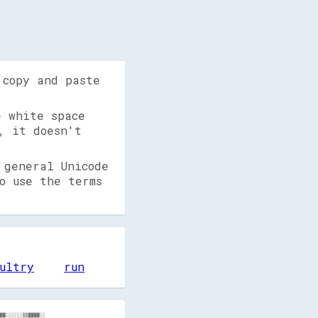
 copy and paste
 white space
, it doesn't
 general Unicode
o use the terms
ultry
run
░░░░░░░
░░░░░░░░░░░░░░░░░░░░░░░░░░░░░░░░░░░░░░░░░░░░░░░░░░░░░░██▓▓░░░░▓▓▓▓                    ▓▓▓▓▓▓▓▓  ░░░░░░░░░░░░░░░░░░░░░░░░░░░░░░░░░░░░░░░░░░░░░░░░░░░░
░░░░░░░░░░░░░░░░░░░░░░░░░░░░░░░░░░░░░░░░░░░░░░░░░░░░░░▓▓▓▓██▓▓▓▓                        ▓▓▓▓▓▓▓▓  ░░░░░░░░░░░░░░░░░░░░░░░░░░░░░░░░░░░░░░░░░░░░░░░░░░
░░░░░░░░░░░░░░░░░░░░░░░░░░░░░░░░░░░░░░░░░░░░░░░░░░░░░░▓▓▓▓▓▓▓▓░░                        ░░▓▓▓▓▓▓▒▒░░░░░░░░░░░░░░░░░░░░░░░░░░░░░░░░░░░░░░░░░░░░░░░░░░
░░░░░░░░░░░░░░░░░░░░░░░░░░░░░░░░░░░░░░░░░░░░░░░░░░░░░░▓▓▓▓▓▓░░                            ░░▓▓▓▓▓▓░░░░░░░░░░░░░░░░░░░░░░░░░░░░░░░░░░░░░░░░░░░░░░░░░░
░░░░░░░░░░░░░░░░░░░░░░░░░░░░░░░░░░░░░░░░░░░░░░░░░░░░░░░░▓▓▓▓▒▒                            ▓▓▓▓▓▓▓▓▒▒░░░░░░░░░░░░░░░░░░░░░░░░░░░░░░░░░░░░░░░░░░░░░░░░
░░░░░░░░░░░░░░░░░░░░░░░░░░░░░░░░░░░░░░░░░░░░░░░░░░░░░░░░▓▓▓▓▓▓▒▒                        ▓▓▓▓▓▓▓▓▓▓▓▓░░░░░░░░░░░░░░░░░░░░░░░░░░░░░░░░░░░░░░░░░░░░░░░░
░░░░░░░░░░░░░░░░░░░░░░░░░░░░░░░░░░░░░░░░░░░░░░░░░░░░░░░░░░▓▓▓▓▓▓▓▓▓▓                ▓▓▓▓▓▓▓▓▓▓▓▓▓▓▓▓░░░░░░░░░░░░░░░░░░░░░░░░░░░░░░░░░░░░░░░░░░░░░░░░
░░░░░░░░░░░░░░░░░░░░░░░░░░░░░░░░░░░░░░░░░░░░░░░░░░░░░░░░░░▓▓▓▓▓▓▓▓▓▓▓▓▓▓▓▓▓▓▓▓▓▓▓▓▓▓▓▓▓▓▓▓▓▓▓▓▓▓▓▓░░░░░░░░░░░░░░░░░░░░░░░░░░░░░░░░░░░░░░░░░░░░░░░░░░
░░░░░░░░░░░░░░░░░