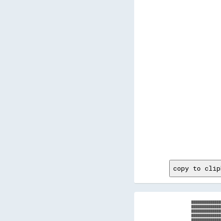
      
      
      
      
      
      
      
      
      
      
      
      
      
      
      
      
      
      
copy to clip
███████████████
███████████████
███████████████
███████████████
███████████████