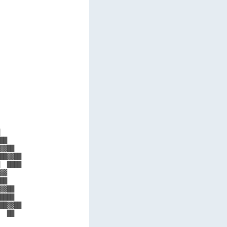
      

      

      

      

      

      

      

      

      

      

      

      

      

      

      

      

      

██    

▓▓██  

██▓▓██

  ████

▓▓    

██    

▓▓██  

████  

██▓▓██

  ██  

      
