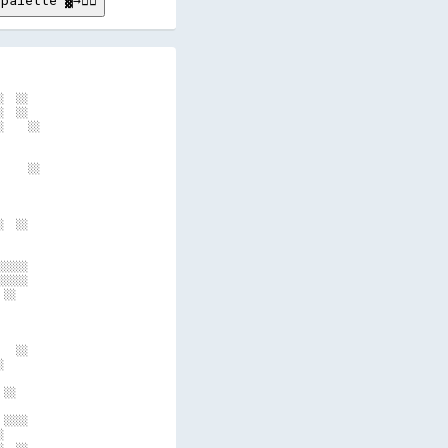
palette ▓→✊🏽
      

      

  ░░  

  ░░  

    ░░

      

      

    ░░

      

      

      

  ░░  

      

      

░░░░  

░░░░  

░░    

      

      

      

  ░░  

      

      

░░    

      

░░░░  

      
