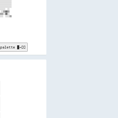
palette ▓→✊🏽
  

  
