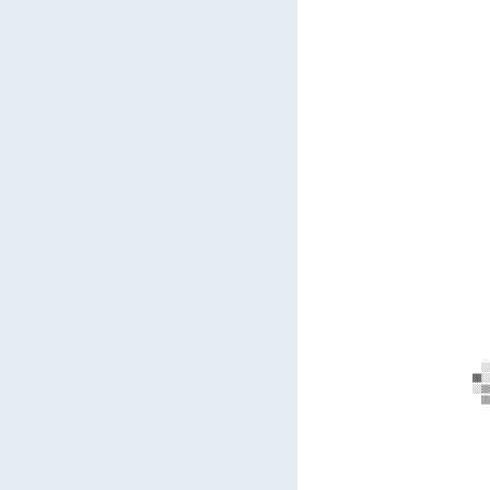
      
      
      
      
      
      
      
      
      
      
      
      
      
      
      
      
      
      
      
      
      
      
      
      
      
      
      
      
      
      
      
      
      
    ░░
  ▓▓░░
  ░░▒▒
    ▒▒
      
      
      
      
      
      
      
      