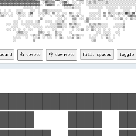
board
👍 upvote
👎 downvote
fill: spaces
toggle 
████████████████
████    ████  ██