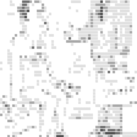
        ░░        ▓▓▓▓▓▓▒▒  ▒▒▒▒░░                        ░░░░░░░░        ░░░░░░░░██  ▒▒▒▒░░░░░░  ░░░░▒▒░░      
        ░░░░    ░░▓▓▓▓░░  ░░      ▒▒                                      ░░░░▒▒▒▒▒▒▒▒░░░░    ░░░░░░░░░░░░      
              ▒▒▒▒▓▓▒▒▒▒          ▒▒░░                  ░░                ░░░░░░░░██▒▒▒▒░░░░░░░░░░░░░░░░░░      
              ▒▒▓▓▓▓▒▒██      ▒▒▒▒▒▒░░                        ░░        ░░░░  ▒▒▒▒██░░▒▒░░░░░░░░  ░░░░░░░░      
      ░░░░░░    ▒▒▓▓▓▓        ░░░░      ░░                              ░░▒▒░░▒▒▓▓██░░░░    ░░░░░░░░░░░░  ░░    
                ▒▒▒▒██        ░░░░░░  ░░                                ░░▒▒░░░░▒▒██░░░░░░░░░░░░  ░░  ░░░░░░    
                ░░░░▒▒▒▒          ░░░░                                  ░░▒▒░░░░░░▓▓░░░░    ░░  ░░    ░░░░░░    
                ░░░░                ▓▓░░      ░░        ░░            ░░░░▒▒░░░░░░░░░░    ░░░░░░░░░░░░░░░░░░    
                  ░░░░          ░░░░  ░░                ░░▒▒        ░░▒▒░░▒▒░░░░            ░░░░  ░░░░░░░░▒▒    
                  ░░░░                ▒▒      ░░          ░░  ░░▒▒░░░░░░░░░░░░░░░░░░        ░░▒▒  ░░  ░░░░░░    
                ▒▒▒▒░░            ░░░░              ▒▒░░░░      ░░░░░░░░░░░░░░░░  ▒▒    ░░░░░░▒▒  ░░  ░░░░▒▒    
            ▒▒  ░░░░  ░░        ░░  ░░  ░░░░        ░░░░░░░░    ░░░░░░░░▒▒░░░░░░  ░░░░  ░░░░░░░░  ░░░░░░░░░░    
          ▒▒        ░░          ░░                  ░░  ▓▓      ░░▒▒▒▒░░▓▓░░░░░░    ░░    ░░░░▒▒░░░░  ░░░░░░    
        ░░░░              ░░  ░░░░░░      ░░          ▒▒▒▒▒▒▒▒▒▒▒▒░░▒▒░░  ░░░░░░░░    ░░░░░░░░░░  ░░  ░░░░░░    
          ░░              ░░  ░░░░░░░░    ░░              ░░              ▒▒░░░░░░  ░░░░  ░░░░▒▒░░░░░░░░░░░░    
                        ░░▓▓  ▒▒▒▒  ░░    ░░░░                            ░░░░░░  ░░      ░░░░▒▒    ░░▒▒░░      
      ░░                                                                  ▒▒            ░░░░░░░░░░░░▒▒▒▒▒▒      
      ░░░░                  ░░▒▒▒▒░░░░                      ░░            ▒▒░░░░░░░░░░░░░░░░░░░░░░▒▒▒▒▒▒░░      
      ░░░░      ▒▒  ▒▒  ░░░░░░  ▒▒  ░░░░                        ░░        ▒▒░░░░▓▓░░░░░░░░▒▒░░      ░░░░        
      ░░░░      ░░░░░░░░░░▒▒▒▒░░░░░░▒▒                        ░░░░          ▒▒░░░░  ░░  ░░░░░░                  
░░    ░░░░      ░░      ░░░░░░░░  ░░░░  ░░                  ░░              ░░░░░░░░░░░░▒▒▒▒▒▒░░  ░░░░░░        
        ░░      ░░░░      ░░░░░░      ░░░░                  ░░░░░░░░░░        ░░░░░░░░░░░░▒▒▒▒  ░░░░▒▒▒▒        
░░      ░░      ░░░░  ░░              ▒▒                ░░        ░░        ░░░░░░▒▒░░░░  ░░▒▒▒▒░░░░░░░░        
                            ░░░░░░    ░░  ░░            ░░  ░░░░░░      ░░    ░░▒▒▒▒░░  ▓▓  ▒▒      ░░▒▒░░    ░░
        ░░        ░░        ░░░░░░      ▒▒                              ░░    ░░  ░░░░                          
        ░░        ░░                      ░░░░                                ░░  ░░░░                ░░▒▒░░▒▒  
        ░░        ░░          ░░  ░░░░  ░░    ░░░░▒▒░░                        ░░      ░░░░░░░░░░          ▒▒░░  
        ▒▒                    ░░          ░░░░▒▒▒▒  ▒▒  ▒▒░░                              ░░                    
        ░░        ░░  ░░░░░░                ░░▒▒░░  ░░░░██▒▒░░▒▒▒▒                                    ░░  ░░░░  
        ░░      ▒▒░░░░            ▒▒  ░░          ▒▒░░    ░░░░░░░░          ░░      ░░  ░░░░░░  ░░▓▓  ▒▒  ▒▒    
        ░░      ░░                  ░░▒▒░░          ░░▒▒░░    ▒▒            ░░          ░░  ▒▒░░  ░░  ░░        
  ▒▒░░  ░░      ░░░░░░                    ░░░░        ▒▒▒▒░░                ░░        ░░                        
░░      ░░▒▒░░    ░░░░░░░░  ░░░░              ░░░░    ░░        ░░          ░░                                  
░░▒▒░░        ░░░░░░░░░░▒▒▒▒░░░░░░  ░░        ░░      ░░        ░░    ░░░░  ░░                            ▒▒░░▒▒
  ░░▓▓▒▒  ▒▒░░    ▒▒    ░░      ▓▓░░░░        ░░                              ░░░░  ░░░░▒▒░░▒▒▒▒▒▒▒▒░░░░░░░░    
░░░░░░▒▒░░    ░░░░░░░░  ░░░░░░  ▒▒░░░░      ░░      ░░      ░░░░░░░░░░░░░░        ░░▒▒  ░░░░░░░░░░▒▒            
  ░░  ▒▒░░      ░░░░░░░░      ░░░░░░        ▒▒      ░░          ░░              ░░░░░░▒▒░░  ░░░░░░░░            
▒▒  ░░░░    ░░░░      ▒▒        ░░░░        ▒▒░░    ░░    ░░░░░░░░  ░░░░░░░░    ░░  ░░░░░░░░  ░░░░▒▒            
    ░░  ░░      ░░░░            ░░        ░░░░░░        ░░░░░░▒▒▒▒░░░░░░░░░░    ░░░░░░▒▒░░░░░░░░░░▒▒            
      ▒▒▒▒░░                    ░░░░      ░░░░░░                                ▒▒░░▒▒▒▒    ░░░░░░▒▒            
            ░░                  ░░░░          ░░  ░░                            ░░░░░░░░░░    ░░░░░░            
    ░░░░  ░░          ░░░░▒▒░░  ░░            ░░  ░░                          ▒▒▒▒▓▓▓▓▒▒▒▒░░░░░░░░▒▒            
                  ░░▒▒░░        ░░      ░░  ░░    ▒▒                        ░░▒▒░░██▓▓░░▓▓▓▓▓▓▒▒▓▓▒▒            
          ░░░░░░▒▒                    ░░░░  ░░▒▒▒▒░░░░                  ░░▒▒░░▒▒▓▓░░▒▒████████▓▓▓▓▒▒░░░░░░░░░░░░
      ▒▒  ▒▒░░                  ▒▒    ▒▒    ░░██████░░░░                ░░    ░░▒▒▒▒░░░░▒▒▓▓░░░░░░  ░░░░░░░░░░░░