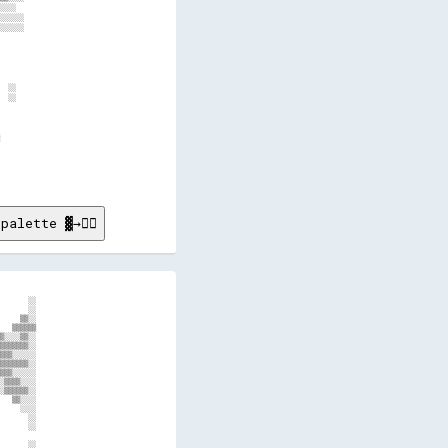
░░░░  

░░░░░░

░░░░░░

      

      

      

      

      

  ░░  

  ░░  

      

      

      

      

      

palette ▓→✊🏽

▓▓▓▓▓▓▓▓▓▓▓▓▓▓▓▓▓▓▓▓▓▓▓▓▓▓▓▓▓▓▓▓▓▓▓▓▓▓▓▓▓▓▓▓  ░░▓▓▒▒▒▒▒▒    ░░▒▒▓▓░░  ░░░░  ░░░░  ░░▒▒░░▒▒░░░░░░░░▒▒░░░░░░░░░░░░░░░░░░░░░░░░░░░░░░░░░░
▒▒▓▓▓▓▓▓▓▓▓▓▓▓▓▓▓▓▓▓▓▓▓▓▓▓▓▓▓▓▓▓▓▓▓▓▓▓▓▓▓▓▓▓░░  ▒▒▓▓▓▓▒▒  ░░  ▒▒▓▓▓▓▓▓▒▒░░░░░░    ░░░░░░░░░░░░░░░░░░░░░░░░░░░░░░░░░░░░░░░░░░░░░░░░░░░░
░░░░                          ░░░░░░░░  ░░░░                    ░░░░░░▒▒░░░░░░      ░░░░░░░░░░░░  ░░░░░░░░░░  ░░░░░░░░░░  ░░░░░░░░░░░░
░░░░░░░░▒▒░░  ░░  ░░    ░░░░░░      ░░░░  ░░  ▒▒▒▒░░░░░░░░░░░░              ░░              ░░      ░░░░░░      ░░░░░░    ░░░░░░  ░░  
        ░░▒▒░░░░░░  ░░  ░░▒▒░░░░  ░░▓▓    ░░░░░░▒▒░░  ▒▒  ░░  ░░░░  ▒▒░░  ░░░░      ░░░░░░░░░░  ▒▒  ▒▒░░░░░░▒▒░░░░██▒▒░░▓▓  ░░▒▒▓▓▒▒  
    ░░░░░░░░▒▒░░  ░░░░    ░░░░░░  ░░░░    ░░  ░░    ░░  ░░░░░░▒▒    ░░▒▒░░▒▒  ░░    ░░░░░░  ░░  ▒▒  ░░▒▒░░  ░░  ░░  ▒▒▓▓▒▒▒▒▒▒░░▓▓░░  
          