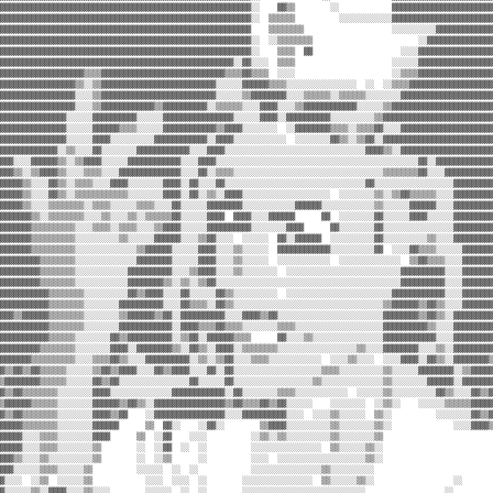
▓▓▓▓▓▓▓▓▓▓▓▓▓▓▓▓▓▓▓▓▓▓▓▓▓▓▓▓▓▓▓▓▓▓▓▓▓▓▓▓▓▓▓▓▓▓▓▓▓▓▓▓▓▓▓▓▓░░    ▓▓▒▒        ░░            ▓▓▓▓▓▓▓▓▓▓▓▓▓▓▓▓▓▓▓▓▓▓▓
▓▓▓▓▓▓▓▓▓▓▓▓▓▓▓▓▓▓▓▓▓▓▓▓▓▓▓▓▓▓▓▓▓▓▓▓▓▓▓▓▓▓▓▓▓▓▓▓▓▓▓▓▓▓▓▓▓░░  ▒▒▒▒▒▒          ░░░░░░░░░░░░▓▓▓▓▓▓▓▓▓▓▓▓▓▓▓▓▓▓▓▓▓▓▓
▓▓▓▓▓▓▓▓▓▓▓▓▓▓▓▓▓▓▓▓▓▓▓▓▓▓▓▓▓▓▓▓▓▓▓▓▓▓▓▓▓▓▓▓▓▓▓▓▓▓▓▓▓▓▓▓▓    ▒▒▒▒▒▒▒▒                    ░░░░░░░░░░▓▓▓▓▓▓▓▓▓▓▓▓▓
▓▓▓▓▓▓▓▓▓▓▓▓▓▓▓▓▓▓▓▓▓▓▓▓▓▓▓▓▓▓▓▓▓▓▓▓▓▓▓▓▓▓▓▓▓▓▓▓▓▓▓▓▓▓▓▓▓░░  ░░▒▒▒▒▒▒▒▒                        ░░▓▓▓▓▓▓▓▓▓▓▓▓▓▓▓
▓▓▓▓▓▓▓▓▓▓▓▓▓▓▓▓▓▓▓▓▓▓▓▓▓▓▓▓▓▓▓▓▓▓▓▓▓▓▓▓▓▓▓▓▓▓▓▓▓▓▓▓▓▓▓▓▓░░    ▒▒▒▒  ▓▓                    ░░░░▓▓▓▓▓▓▓▓▓▓▓▓▓▓▓▓▓
▓▓▓▓▓▓▓▓▓▓▓▓▓▓▓▓▓▓▓▓▓▓▓▓▓▓▓▓▓▓▓▓▓▓▓▓▓▓▓▓▓▓▓▓▓▓▓▓▓▓▓▓▓░░▓▓░░░░  ▒▒▒▒                      ░░░░░░▓▓▓▓▓▓▓▓▓▓▓▓▓▓▓▓▓
▓▓▓▓▓▓▓▓▓▓▓▓▓▓▓▓▓▓▓▒▒▒▒▓▓▓▓▓▓▓▓▓▓▓▓▓▓▓▓▓▓▓▓▓▓▓▓▓▓▓▓▒▒▒▒▓▓▒▒▒▒  ░░░░                      ░░▒▒▒▒▓▓▓▓▓▓▓▓▓▓▓▓▓▓▓▓▓
▓▓▓▓▓▓▓▓▓▓▓▓▓▓▓▓▓▒▒░░▒▒▓▓▓▓▓▓▓▓▓▓▓▓▓▓▓▓▓▓▓▓▓▓▓▓▓▓░░░░░░▓▓▓▓▓▓▒▒▒▒░░░░░░░░░░░░░░░░  ░░  ░░▒▒▒▒▓▓▓▓▓▓▓▓▓▓▓▓▓▓▓▓▓▓▓
▓▓▓▓▓▓▓▓▓▓▓▓▓▓▓▓▓░░░░▒▒▓▓▓▓▓▓▓▓▓▓▓▓▓▓▓▓▓▓▓▓▓▓▓▓▓▓░░░░░░▒▒▓▓▓▓▓▓▓▓░░░░▒▒▒▒▒▒░░▒▒▒▒▒▒░░░░░░░░▓▓▓▓▓▓▓▓▓▓▓▓▓▓▓▓▓▓▓▓▓
▓▓▓▓▓▓▓▓▓▓▓▓▓▓▓▓▓░░░░▒▒▓▓▓▓▓▓▓▓▓▓▓▓▒▒▓▓▓▓▓▓▓▓▓▓░░▒▒▒▒▒▒░░░░▓▓▓▓░░░░▒▒▓▓▓▓▓▓▓▓▓▓▓▓░░░░░░▒▒▓▓▓▓▓▓▓▓▓▓▓▓▓▓▓▓▓▓▓▓▓▓▓
▓▓▓▓▓▓▓▓▓▓▓▓▓▓▓░░░░░░▓▓▓▓▓▓▓▓▓▓░░░░░░▓▓▓▓▓▓▓▓▓▓▓▓▓▓▓▓░░░░░░▓▓▓▓░░▓▓▓▓▓▓▓▓▓▓░░░░░░░░░░▒▒▓▓▓▓▓▓▓▓▓▓▓▓▓▓▓▓▓▓▓▓▓▓▓▓▓
▓▓▓▓▓▓▓▓▓▓▓▓▓▓▓░░░░░░▓▓▓▓▓▓▒▒▒▒░░░░░░▓▓▓▓▓▓▓▓▓▓▓▓▒▒▓▓▓▓░░░░░░░░  ░░▓▓▓▓▓▓▓▓▒▒▒▒░░▒▒▒▒▓▓░░░░▓▓▓▓▓▓▓▓▓▓▓▓▓▓▓▓▓▓▓▓▓
▓▓▓▓▓▓▓▓▓▓▓▓▓▓▓░░░░░░▓▓▓▓░░░░░░░░░░▓▓▓▓▓▓▓▓▓▓▓▓░░▓▓▓▓░░░░░░░░░░░░  ░░░░░░░░▓▓▒▒░░▒▒▓▓░░▓▓▓▓▓▓▓▓▓▓▓▓▓▓▓▓▓▓▓▓▓▓▓▓▓
▓▓▓▓▓▓▓▓▓▓▓▓▓░░▒▒░░░░▓▓░░░░░░░░▓▓▓▓▓▓▓▓▓▓▓▓░░░░▓▓▓▓░░░░░░░░░░░░░░░░░░░░░░░░░░░░░░░░▓▓▓▓▒▒░░▓▓▓▓▓▓▓▓▓▓▓▓▓▓▓▓▓▓▓▓▓
▓▓▓░░░░▓▓▓▓▓▓▒▒░░▒▒▓▓▓▓░░░░░░▓▓▓▓▓▓▓▓▓▓▓▓░░░░▓▓▓▓░░░░░░░░░░░░░░░░░░░░░░░░░░░░░░░░░░░░░░░░░░░░░░▓▓░░▓▓▓▓▓▓▓▓▓▓▓▓▓
▓▓▓▒▒░░▒▒▓▓▓▓▒▒░░░░▒▒▒▒░░░░▓▓▓▓▓▓▓▓▓▓▓▓▓▓░░░░▓▓░░▒▒▒▒░░░░░░░░░░░░░░░░░░░░░░░░░░░░░░░░░░▒▒▒▒▒▒▒▒▓▓░░░░▓▓▓▓▓▓▓▓▓▓▓
▓▓▓▓▓▒▒░░░░▓▓▒▒░░▒▒▒▒░░░░▓▓▓▓░░░░░░░░▓▓▓▓░░▓▓░░░░▓▓░░░░░░░░░░░░░░░░░░░░░░░░░░░░░░░░▓▓░░░░░░░░░░░░░░░░░░▓▓▓▓▓▓▓▓▓
▓▓▓▓▓▒▒░░░░▓▓▒▒░░▒▒▒▒▒▒▒▒▒▒▒▒░░░░░░░░▓▓▓▓░░▓▓░░▒▒░░▓▓▓▓░░░░░░░░░░░░░░░░░░░░  ░░░░░░░░▒▒░░▒▒▓▓▒▒▒▒▒▒░░░░▓▓▓▓▓▓▓▓▓
▓▓▓▓▓▒▒░░░░▒▒▒▒▒▒▒▒░░▒▒▒▒░░░░░░▒▒▒▒░░░░▓▓░░░░░░▓▓▓▓▓▓▓▓░░░░░░░░░░░░▓▓▓▓▓▓░░░░░░░░░░░░▒▒░░░░░░▓▓▓▓▓▓░░░░▓▓▓▓▓▓▓▓▓
▓▓▓▓▓▓▓▒▒░░▒▒▒▒▒▒▒▒░░░░▒▒░░░░▒▒░░▒▒▒▒▒▒▓▓░░░░░░▓▓▓▓  ▓▓▓▓░░░░▓▓▓▓▓▓      ▓▓  ░░░░░░░░▓▓░░░░░░▓▓▓▓░░░░░░▓▓▓▓▓▓▓▓▓
▓▓▓▓▓▓▓▒▒▒▒▒▒▒▒▒▒░░░░▒▒▒▒░░▒▒▒▒░░░░▒▒▓▓▓▓░░░░░░▓▓▓▓▓▓▓▓▓▓░░░░░░░░▓▓▓▓      ▓▓░░░░░░░░▓▓░░░░░░░░░░░░░░░░▓▓▓▓▓▓▓▓▓
▓▓▓▓▓▓▓▒▒▒▒▒▒▒▒▒▒░░░░░░░░░░▒▒░░░░░░▓▓▓▓▓▓░░░░▒▒▓▓░░░░  ░░░░░░  ▓▓░░▓▓▓▓▓▓  ░░░░░░░░░░▓▓░░░░░░░░░░▒▒░░░░▓▓▓▓▓▓▓▓▓
▓▓▓▓▓▓▓▒▒▒▒▒▒▒▒▒▒░░░░░░░░░░░░░░▒▒▓▓▓▓▓▓░░░░░░▓▓▓▓░░░░▒▒░░░░░░  ▓▓▓▓▓▓▓▓▓▓▓▓░░░░░░░░░░▓▓  ░░░░▓▓▒▒▒▒░░░░░░▓▓▓▓▓▓▓
▓▓▓▓▓▓▓▓▓▒▒▒▒▒▒▒▒░░░░░░░░░░░░░░▓▓▓▓▓▓▓▓░░░░░░▓▓▓▓░░░░▒▒░░░░░░  ░░░░░░░░░░░░  ░░░░░░░░░░░░░░  ▒▒▓▓▒▒▒▒░░░░▓▓▓▓▓▓▓
▓▓▓▓▓▓▓▓▓▒▒▒▒▒▒▒▒░░░░░░░░░░░░▓▓▓▓▓▓▓▓▓▓░░░░▒▒▓▓▓▓░░░░▒▒░░░░░░░░  ░░░░░░░░░░░░░░░░░░░░░░░░░░▓▓▓▓▓▓▓▓▓▓░░░░▓▓▓▓▓▓▓
▓▓▓▓▓▓▓▓▓▒▒▒▒▒▒▒▒░░░░░░░░░░░░▓▓▓▓▓▓▓▓▒▒░░▒▒░░▒▒▓▓░░░░░░░░░░░░░░░░░░░░░░░░░░░░░░░░░░░░░░░░░░▓▓▓▓▓▓▓▓▓▓░░░░▓▓▓▓▓▓▓
▓▓▓▓▓▓▓▓▓▓▓▒▒▒▒▒▒▒▒░░░░░░░░░░▓▓▒▒▓▓▓▓░░░░▓▓░░░░░░▓▓▒▒░░░░░░░░░░  ░░░░░░░░░░░░░░░░░░░░░░░░▓▓▓▓▓▓▓▓▓▓▓▓░░░░▓▓▓▓▓▓▓
▓▓▓▓▓▓▓▓▓▓▓▒▒▒▒▒▒▒▒░░░░░░░░▓▓▓▓▓▓▓▓▓▓░░░░▓▓▒▒▒▒░░▓▓▒▒░░░░░░░░░░░░░░░░░░░░░░░░░░░░░░░░░░▒▒▓▓▓▓▓▓▒▒▓▓▒▒░░░░▓▓▓▓▓▓▓
▓▓▓▒▒▓▓▓▓▓▓▒▒▒▒▒▒▒▒░░░░░░░░▒▒▓▓▓▓▓▓▒▒▓▓░░▓▓▓▓▓▓▓▓▓▓░░░░▓▓▓▓▒▒▓▓░░░░░░░░░░░░░░░░░░░░░░░░▓▓▓▓▓▓▓▓▒▒▓▓▒▒░░▓▓▓▓▓▓▓▓▓
▓▓▓▓▓▓▓▓▓▓▓▒▒▒▒▒▒▒▒░░░░░░░░▓▓▓▓▓▓▓▓▓▓▓▓░░▓▓▓▓▒▒▒▒▓▓▒▒▒▒░░░░░░░░▒▒▒▒░░░░░░░░░░░░░░░░░░░░▓▓▓▓▓▓▓▓▓▓▒▒░░░░▓▓▓▓▓▓▓▓▓
▓▓▓▓▓▓▓▓▓▓▓▒▒▒▒▒▒░░░░░░░░▓▓▒▒▓▓▓▓▓▓▓▓▓▓░░▒▒▓▓░░▓▓▓▓▓▓▒▒▒▒      ▓▓░░░░▒▒░░░░░░░░░░░░░░░░▓▓▓▓▓▓▓▓▓▓▓▓░░░░▓▓▓▓▓▓▓▓▓
▓▓▓▓▓▓▓▓▓▒▒▒▒▒▒▒▒░░░░░░░░▓▓▓▓░░▓▓▓▓▓▓▓▓▒▒░░▓▓▒▒░░▓▓▓▓░░▒▒▒▒▒▒▒▒░░░░░░░░░░░░░░░░░░▒▒░░░░▓▓▓▓▓▓▓▓░░░░▒▒░░▓▓▓▓▓▓▓▓▓
▓▓▓▓▓▓▓▒▒▒▒▒▒▒▒▒▒░░░░▒▒▒▒▓▓▒▒░░░░▓▓▓▓▓▓▓▓▓▓░░▒▒░░▒▒▓▓░░░░▒▒▒▒░░░░░░░░░░░░  ░░░░▒▒░░░░  ░░░░▓▓▓▓░░▓▓▒▒░░▓▓▓▓▓▓▓▓▒
▓▒▒▓▓▒▒▓▓▒▒▒▒▒▒░░░░░░▒▒▓▓▒▒▓▓▓▓░░░░▓▓▒▒▓▓▓▓░░░░▓▓░░▓▓░░░░░░░░░░░░░░░░░░░░▒▒▒▒░░░░░░░░░░▒▒░░░░░░▓▓▓▓▓▓▓▓░░▒▒▓▓▓▓▓
▒▓▓▓▓▓▓▓▓▒▒▒▒▒▒░░░░░░▓▓▒▒▓▓░░░░░░░░░░░░░░░░▓▓░░░░░░▓▓░░░░░░░░░░░░░░░░░░▒▒░░░░░░░░░░░░░░▒▒░░░░░░░░▓▓▓▓▓▓░░▓▓▓▓▓▓▓
▓▒▒▓▓▒▒▒▒▒▒▒▒░░░░░░░░▓▓▓▓░░░░░░░░░░░░░░▓▓▓▓▓▓▓▓▓▓▓▓░░▓▓░░░░░░░░▒▒▒▒░░░░░░░░░░░░  ░░░░░░▒▒░░░░░░░░░░▓▓▒▒░░░░▓▓▒▒▓
▒▓▓▓▓▓▓▒▒▒▒▒▒░░░░░░░░▓▓▓▓▓▓▒▒▓▓▒▒░░▓▓▓▓▓▓▓▓▓▓▓▓▓▓▓▓▒▒▓▓▒▒▒▒▓▓▒▒▓▓░░░░░░    ░░░░░░░░  ░░▒▒░░    ░░░░░░▒▒▒▒▒▒▓▓▓▓▓
▓▒▒▓▓▒▒▒▒▒▒▒▒░░░░░░░░▓▓▓▓▒▒▓▓    ░░▓▓▓▓▓▓▓▓▓▓▓▓▓▓▓▓░░░░▓▓▓▓▓▓▓▓▓▓░░░░  ░░░░▒▒░░░░░░  ▒▒░░          ░░░░░░░░▓▓▒▒▓
▓▓▓▓▓▒▒▒▒▒▒▒▒░░░░░░░░▓▓▓▓▓▓      ▒▒  ▓▓░░    ░░▓▓░░        ▒▒▓▓▓▓░░░░░░░░░░▒▒░░░░░░░░▒▒░░              ░░░░▓▓▓▓▒
▓▓▓▓▓░░░░▒▒▒▒░░░░░░░░▓▓▓▓      ▒▒  ░░▓▓    ░░░░          ░░▒▒░░▒▒░░░░░░░░░░▒▒░░░░░░░░▒▒                         
▓▓▓▓▓░░░░▒▒▒▒░░░░░░░░▒▒        ░░  ░░▓▓  ░░  ░░          ░░░░░░░░░░░░░░░░  ▒▒░░░░░░▒▒░░                         
▓▓▓▒▒░░░░▒▒░░░░░░░░░░▒▒        ░░  ░░▒▒      ░░          ░░░░  ░░░░░░░░░░░░░░░░░░░░▒▒░░                         
▓▓▓░░░░░░▒▒▒▒░░░░░░▒▒          ░░░░░░  ░░  ░░            ░░░░░░░░░░░░░░░░▒▒░░░░░░░░░░                           
▓░░░░  ░░▒▒  ░░░░░░▒▒            ░░░░  ░░░░  ░░        ░░░░░░░░░░░░░░░░  ▒▒░░░░░░▒▒░░                  ░░       
▓░░░░░░▒▒░░▓▓▓▓░░░░▒▒░░░░        ░░░░░░  ░░  ░░        ░░░░░░░░░░░░░░░░░░░░░░░░░░░░                  ░░         