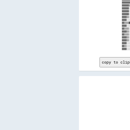
▓▓▓▓▓▓▓
▓▓▓▓▓▓▒
▓▓▓▓▓▓░
▓▓▓▓▓▓░
▓▓▓▓▓▓░
▓▓▓▓▒▒░
▓▓▓▓░░░
▓▓▒▒▒▒█
▓▓▓▓░░░
▓▓▒▒▒▒░
▓▓▓▓▒▒░
▓▓▒▒▒▒░
▓▓▓▓▒▒░
▓▓▓▓▒▒░
▓▓▓▓░░░
▓▓▒▒░░░
copy to clip
      
      
      
      
      
      
      
      
      
      
      
      
      
      
      
      