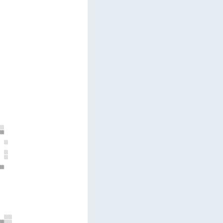
      

      

      

      

      

      

      

      

      

      

      

      

      

      

      

      

      

      

      

      

      

      

      

      

      

░░    

▒▒    

      

  ░░  

      

  ░░  

  ░░  

      

▒▒    

      

      

      

      

      

      

      

      

      

  ░░░░

▒▒░░░░
