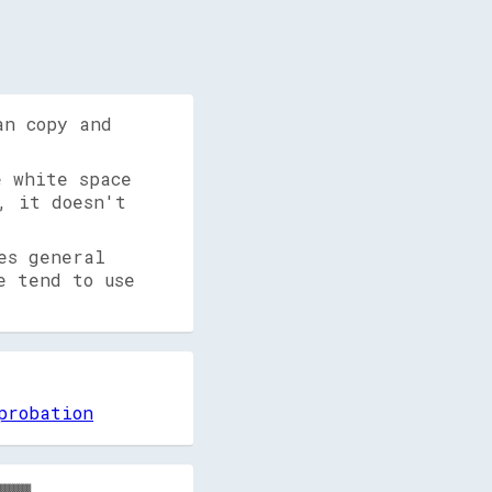
an copy and
 white space
, it doesn't
es general
e tend to use
probation
▓▓▓▓▓▓▓
