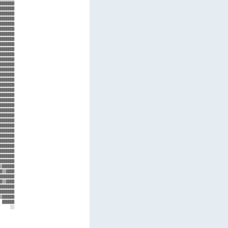
▓▓▓▓▓▓▓

▓▓▓▓▓▓▓

▓▓▓▓▓▓▓

▓▓▓▓▓▓▓

▓▓▓▓▓▓▓

▓▓▓▓▓▓▓

▓▓▓▓▓▓▓

▓▓▓▓▓▓▓

▓▓▓▓▓▓▓

▓▓▓▓▓▓▓

▓▓▓▓▓▓▓

▓▓▓▓▓▓▓

▓▓▓▓▓▓▓

▓▓▓▓▓▓▓

▓▓▓▓▓▓▓

▓▓▓▓▓▓▓

▓▓▓▓▓▓▓

▓▓▓▓▓▓▓

▓▓▓▓▓▓▓

▓▓▓▓▓▓▓

▓▓▓▓▓▓▓

▓▓▓▓▓▓▓

▓▓▓▓▓▓▓

▓▓▓▓▓▓▓

▓▓▓▓▓▓▓

▓▓▓▓▓▓▓

▓▓▓▓▓▓▓

▓▓▓▓▓▓▓

▓▓▓▓▓▓▓

▓▓▓▓▓▓▓

▓▓▓▓▓▓▓

▓▓▓▓▓▓▓

▒▓▓▓▓▓▓

▓▒▒▓▓▓▓

▓▓▓▓▓▓▓

▓▒▒▓▓▓▓

▓▓▓▓▓▓▓

▓▓▓▓▓▓▓

▒▓▓▓▓▓▓

 ▓▓▓▓▓▓

     ░░

       

       

       

       
