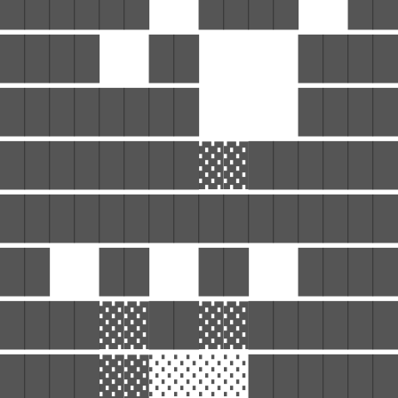
██████  ████  ██
████  ██    ████
████████    ████
████████▓▓██████
████████████████
██  ██  ██  ████
████▓▓██▓▓██████
████▓▓░░░░██████