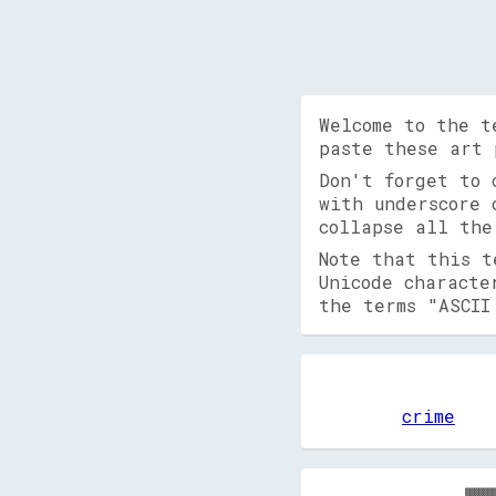
Welcome to the t
paste these art 
Don't forget to
with underscore 
collapse all the
Note that this t
Unicode characte
the terms "ASCII
crime
▓▓▓▓▓▓▓