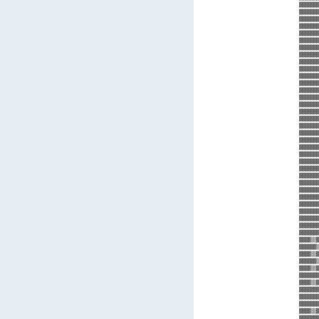
▓▓▓▓▓▓▓
▓▓▓▓▓▓▓
▓▓▓▓▓▓▓
▓▓▓▓▓▓▓
▓▓▓▓▓▓▓
▓▓▓▓▓▓▓
▓▓▓▓▓▓▓
▓▓▓▓▓▓▓
▓▓▓▓▓▓▓
▓▓▓▓▓▓▓
▓▓▓▓▓▓▓
▓▓▓▓▓▓▓
▓▓▓▓▓▓▓
▓▓▓▓▓▓▓
▓▓▓▓▓▓▓
▓▓▓▓▓▓▓
▓▓▓▓▓▓▓
▓▓▓▓▓▓▓
▓▓▓▓▓▓▓
▓▓▓▓▓▓▓
▓▓▓▓▓▓▓
▓▓▓▓▓▓▓
▓▓▓▓▓▓▓
▓▓▓▓▓▓▓
▓▓▓▓▓▓▓
▓▓▓▓▓▓▓
▓▓▓▓▓▓▓
▓▓▓▓▓▓▓
▓▓▓▓▓▓▓
▓▓▓▓▓▓▓
▓▓▓▓▓▓▓
▓▓▓▓▓▓▓
▓▓▓▓▓▓▓
▓▓▓▓▒▒▓
▓▓▓▓▓▓▒
▓▓▓▓▒▒▓
▓▓▓▓▓▓▒
▓▓▓▓▒▒▓
▓▓▓▓▓▓▓
▓▓▓▓▒▒▓
▓▓▓▓▓▓▓
▓▓▓▓▓▓▓
▓▓▓▓▓▓▓
▓▓▓▓▒▒▓
▓▓▓▓▓▓▓