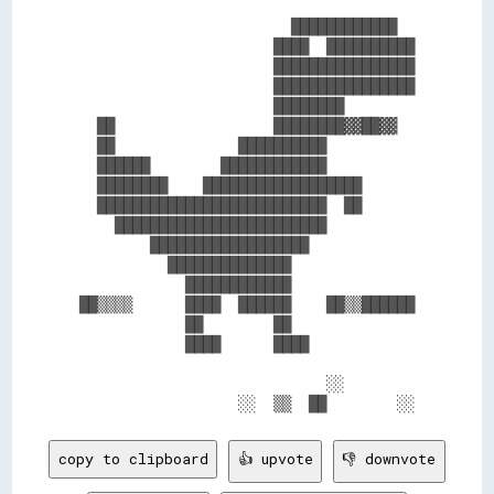
                        ████████████  

                      ████  ██████████

                      ████████████████

                      ████████████████

                      ████████        

  ██                  ████████▓▓██▓▓  

  ██              ██████████          

  ██████        ████████████          

  ████████    ██████████████████      

  ██████████████████████████  ██      

    ████████████████████████          

        ██████████████████            

          ██████████████              

            ████████████              

██▒▒▒▒      ████  ██████    ██▒▒██████

            ██        ██              

            ████      ████            

                            ░░        

copy to clipboard
👍 upvote
👎 downvote