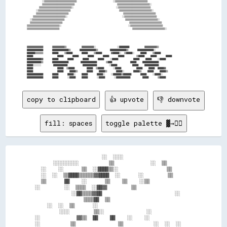
            ░░▒▒▒▒▒▒▒▒▒▒▒▒▒▒▒▒▒▒▒▒▒▒▒▒▒▒▒▒▒▒▒▒                        ░░▒▒▒▒▒▒▒▒▒▒▒▒▒▒▒▒▒▒▒▒▒▒▒▒▒▒▒▒▒▒▒▒              

            ▒▒▒▒▒▒▒▒▒▒▒▒▒▒▒▒▒▒▒▒▒▒▒▒▒▒▒▒▒▒▒▒                            ▒▒▒▒▒▒▒▒▒▒▒▒▒▒▒▒▒▒▒▒▒▒▒▒▒▒▒▒▒▒▒▒░░            

          ▒▒▒▒▒▒▒▒▒▒▒▒▒▒▒▒▒▒▒▒▒▒▒▒▒▒▒▒▒▒▒▒░░                            ░░▒▒▒▒▒▒▒▒▒▒▒▒▒▒▒▒▒▒▒▒▒▒▒▒▒▒▒▒▒▒▒▒            

        ░░▒▒▒▒▒▒▒▒▒▒▒▒▒▒▒▒▒▒▒▒▒▒▒▒▒▒▒▒▒▒▒▒                                ▒▒▒▒▒▒▒▒▒▒▒▒▒▒▒▒▒▒▒▒▒▒▒▒▒▒▒▒▒▒▒▒░░          

        ▒▒▒▒▒▒▒▒▒▒▒▒▒▒▒▒▒▒▒▒▒▒▒▒▒▒▒▒▒▒▒▒                                    ▒▒▒▒▒▒▒▒▒▒▒▒▒▒▒▒▒▒▒▒▒▒▒▒▒▒▒▒▒▒▒▒          

      ▒▒▒▒▒▒▒▒▒▒▒▒▒▒▒▒▒▒▒▒▒▒▒▒▒▒▒▒▒▒▒▒░░                                    ░░▒▒▒▒▒▒▒▒▒▒▒▒▒▒▒▒▒▒▒▒▒▒▒▒▒▒▒▒▒▒▒▒        

    ░░▒▒▒▒▒▒▒▒▒▒▒▒▒▒▒▒▒▒▒▒▒▒▒▒▒▒▒▒▒▒▒▒                                        ▒▒▒▒▒▒▒▒▒▒▒▒▒▒▒▒▒▒▒▒▒▒▒▒▒▒▒▒▒▒▒▒░░      

    ▒▒▒▒▒▒▒▒▒▒▒▒▒▒▒▒▒▒▒▒▒▒▒▒▒▒▒▒▒▒▒▒                                            ▒▒▒▒▒▒▒▒▒▒▒▒▒▒▒▒▒▒▒▒▒▒▒▒▒▒▒▒▒▒▒▒      

  ▒▒▒▒▒▒▒▒▒▒▒▒▒▒▒▒▒▒▒▒▒▒▒▒▒▒▒▒▒▒▒▒░░                                            ░░▒▒▒▒▒▒▒▒▒▒▒▒▒▒▒▒▒▒▒▒▒▒▒▒▒▒▒▒▒▒▒▒    

  ▒▒▒▒▒▒▒▒▒▒▒▒▒▒▒▒▒▒▒▒▒▒▒▒▒▒▒▒▒▒▒▒                                                ▒▒▒▒▒▒▒▒▒▒▒▒▒▒▒▒▒▒▒▒▒▒▒▒▒▒▒▒▒▒▒▒░░  

  ▓▓▓▓▓▓▓▓▓▓▓▓▓▓▓▓      ▓▓▓▓▓▓▓▓▓▓▓▓▒▒          ▓▓▓▓▓▓▓▓▓▓▓▓░░              ░░██████████          ▓▓▓▓▓▓▓▓▓▓▓▓▒▒      

  ████████████████      ████████████████▒▒      ████████████████▒▒        ████████████████▒▒      ████████████████░░  

  ████████▒▒▒▒▒▒▒▒      ██████    ▒▒██████      ██████    ▒▒██████      ▓▓██████░░  ▒▒██████░░    ██████    ▒▒██████  

  ██████                ██████      ██████      ██████      ██████      ██████        ▒▒██████    ██████      ██████  

  ██████████████▓▓      ██████      ██████      ██████      ██████    ░░██████          ██████    ██████    ░░██████  

  ██████████████▒▒      ████████████████        ████████████████      ▒▒████            ██████    ████████████████    

  ██████░░░░░░░░        ██████████████          ██████████████        ░░██████          ██████    ██████████████      

  ██████                ██████  ▒▒██████        ██████  ▒▒██████      ░░██████          ██████    ██████  ██████▓▓    

  ██████                ██████    ██████▒▒      ██████    ██████▒▒      ██████░░      ██████▒▒    ██████    ██████▒▒  

  ████████████████      ██████      ██████░░    ██████      ██████░░    ░░████████▒▒████████      ██████    ░░██████░░

copy to clipboard
👍 upvote
👎 downvote
fill: spaces
toggle palette ▓→✊🏽
                        ░░  ░░░░                        

        ░░░░░░░░░░          ▒▒            ░░  ▒▒        

    ░░    ░░      ▒▒  ░░████▒▒░░                ▒▒      

    ░░  ░░  ▒▒████▒▒▒▒▒▒▓▓████  ░░      ░░        ▒▒    

    ▒▒      ██    ░░      ▒▒    ▒▒    ░░▒▒              

  ░░        ░░  ▒▒▒▒  ░░██▓▓        ▒▒                  

              ░░██▒▒▒▒▓▓██                        ░░    

                  ▒▒▒▒██  ▒▒                            

      ░░  ░░  ▒▒      ░░                                

          ░░░░        ▒▒░░              ░░              

  ░░            ▓▓▒▒  ██    ██    ░░    ░░              

  ░░          ▒▒              ▒▒          ░░  ░░  ░░    
