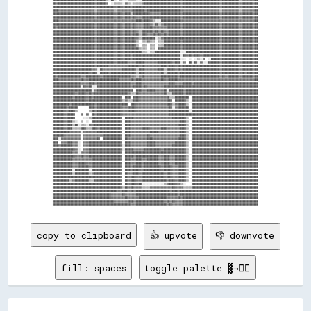
copy to clipboard
👍 upvote
👎 downvote
fill: spaces
toggle palette ▓→✊🏽