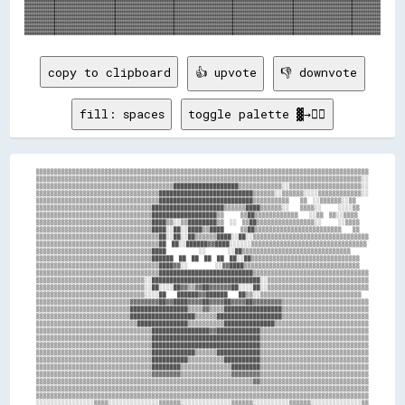
copy to clipboard
👍 upvote
👎 downvote
fill: spaces
toggle palette ▓→✊🏽
▒▒▒▒▒▒▒▒▒▒▒▒▒▒▒▒▒▒▒▒▒▒▒▒▒▒▒▒▒▒▒▒▒▒▒▒▒▒▒▒▒▒▒▒▒▒▒▒▒▒▒▒▒▒▒▒▒▒▒▒▒▒▒▒▒▒▒▒▒▒▒▒▒▒▒▒▒▒▒▒▒▒▒▒▒▒▒▒▒▒▒▒

▒▒▒▒▒▒▒▒▒▒▒▒▒▒▒▒▒▒▒▒▒▒▒▒▒▒▒▒▒▒▒▒▒▒▒▒▒▒▒▒▒▒▒▒▒▒▒▒▒▒▒▒▒▒▒▒▒▒▒▒▒▒▒▒▒▒▒▒▒▒▒▒▒▒▒▒▒▒▒▒▒▒▒▒▒▒▒▒▒▒░░

▒▒▒▒▒▒▒▒▒▒▒▒▒▒▒▒▒▒▒▒▒▒▒▒▒▒▒▒▒▒▒▒▒▒▒▒▒▒██████████████████▒▒▒▒▒▒▒▒▒▒▒▒░░▒▒▒▒▒▒▒▒▒▒▒▒▒▒▒▒▒▒▒▒░░

▒▒▒▒▒▒▒▒▒▒▒▒▒▒▒▒▒▒▒▒▒▒▒▒▒▒▒▒▒▒▒▒▒▒██████████████████████████▒▒▒▒▒▒░░▒▒▒▒▒▒░░░░▒▒▒▒▒▒▒▒▒▒▒▒░░

▒▒▒▒▒▒▒▒▒▒▒▒▒▒▒▒▒▒▒▒▒▒▒▒▒▒▒▒▒▒▒▒▒▒██████████████████████████▒▒▒▒▒▒▒▒▒▒    ▒▒  ░░▒▒▒▒▒▒░░▒▒  

▒▒▒▒▒▒▒▒▒▒▒▒▒▒▒▒▒▒▒▒▒▒▒▒▒▒▒▒▒▒▒▒████████████████████▒▒▒▒▒▒████▒▒▒▒▒▒░░    ▒▒▒▒░░      ░░░░▒▒

▒▒▒▒▒▒▒▒▒▒▒▒▒▒▒▒▒▒▒▒▒▒▒▒▒▒▒▒▒▒▒▒██████████████████▒▒      ▒▒██▒▒▒▒▒▒▒▒▒▒▒▒    ░░▒▒  ▒▒░░▒▒▒▒

▒▒▒▒▒▒▒▒▒▒▒▒▒▒▒▒▒▒▒▒▒▒▒▒▒▒▒▒▒▒▒▒████▒▒░░▒▒████████▒▒  ░░  ▒▒██▒▒▒▒▒▒▒▒▒▒▒▒▒▒▒▒░░      ░░▒▒▒▒

▒▒▒▒▒▒▒▒▒▒▒▒▒▒▒▒▒▒▒▒▒▒▒▒▒▒▒▒▒▒▒▒████░░██░░████▒▒████      ▒▒██▒▒▒▒▒▒▒▒▒▒▒▒▒▒▒▒▒▒▒▒▒▒▒▒    ▒▒

▒▒▒▒▒▒▒▒▒▒▒▒▒▒▒▒▒▒▒▒▒▒▒▒▒▒▒▒▒▒▒▒▒▒██░░██░░██▒▒▒▒▒▒████░░██░░▒▒▒▒▒▒▒▒▒▒▒▒▒▒▒▒▒▒▒▒▒▒▒▒▒▒▒▒▒▒▒▒

▒▒▒▒▒▒▒▒▒▒▒▒▒▒▒▒▒▒▒▒▒▒▒▒▒▒▒▒▒▒▒▒▒▒██  ██░░██████▓▓████░░░░░░▒▒▒▒▒▒▒▒▒▒▒▒▒▒▒▒▒▒▒▒▒▒▒▒▒▒▒▒▒▒▒▒

▒▒▒▒▒▒▒▒▒▒▒▒▒▒▒▒▒▒▒▒▒▒▒▒▒▒▒▒▒▒▒▒████            ░░        ░░██▒▒▒▒▒▒▒▒▒▒▒▒▒▒▒▒▒▒▒▒▒▒▒▒▒▒▒▒▒▒

▒▒▒▒▒▒▒▒▒▒▒▒▒▒▒▒▒▒▒▒▒▒▒▒▒▒▒▒▒▒▒▒██████  ██  ██  ██  ██  ██░░██▒▒▒▒▒▒▒▒▒▒▒▒▒▒▒▒▒▒▒▒▒▒▒▒▒▒▒▒▒▒

▒▒▒▒▒▒▒▒▒▒▒▒▒▒▒▒▒▒▒▒▒▒▒▒▒▒▒▒▒▒▒▒▒▒████▓▓░░          ░░▓▓████▒▒▒▒▒▒▒▒▒▒▒▒▒▒▒▒▒▒▒▒▒▒▒▒▒▒▒▒▒▒▒▒

▒▒▒▒▒▒▒▒▒▒▒▒▒▒▒▒▒▒▒▒▒▒▒▒▒▒▒▒▒▒▒▒▒▒██████████████████████████▒▒▒▒▒▒▒▒▒▒▒▒▒▒▒▒▒▒▒▒▒▒▒▒▒▒▒▒▒▒▒▒

▒▒▒▒▒▒▒▒▒▒▒▒▒▒▒▒▒▒▒▒▒▒▒▒▒▒▒▒▒▒░░██████████████████████████████░░▒▒▒▒▒▒▒▒▒▒▒▒▒▒▒▒▒▒▒▒▒▒▒▒▒▒▒▒

▒▒▒▒▒▒▒▒▒▒▒▒▒▒▒▒▒▒▒▒▒▒▒▒▒▒▒▒▒▒░░██░░░░██▓▓▒▒▓▓██▓▓▓▓▓▓██░░░░██░░▒▒▒▒▒▒▒▒▒▒▒▒▒▒▒▒▒▒▒▒▒▒▒▒▒▒▒▒

▒▒▒▒▒▒▒▒▒▒▒▒▒▒▒▒▒▒▒▒▒▒▒▒▒▒▒▒▒▒░░░░██    ██████▓▓██████    ██▒▒░░▒▒▒▒▒▒▒▒▒▒▒▒▒▒▒▒▒▒▒▒▒▒▒▒▒▒▒▒

▒▒▒▒▒▒▒▒▒▒▒▒▒▒▒▒▒▒▒▒▒▒▒▒▒▒▓▓▓▓▓▓▓▓██▓▓████▓▓▓▓██▓▓▓▓██▓▓▓▓██▓▓▓▓▓▓▓▓▒▒▒▒▒▒▒▒▒▒▒▒▒▒▒▒▒▒▒▒▒▒▒▒

▒▒▒▒▒▒▒▒▒▒▒▒▒▒▒▒▒▒▒▒▒▒▒▒▒▒████████████████▒▒▒▒▓▓▒▒▒▒████████████████▒▒▒▒▒▒▒▒▒▒▒▒▒▒▒▒▒▒▒▒▒▒▒▒

▒▒▒▒▒▒▒▒▒▒▒▒▒▒▒▒▒▒▒▒▒▒▒▒▒▒██████████████████▒▒▒▒▒▒██████████████████▒▒▒▒▒▒▒▒▒▒▒▒▒▒▒▒▒▒▒▒▒▒▒▒

▒▒▒▒▒▒▒▒▒▒▒▒▒▒▒▒▒▒▒▒▒▒▒▒▒▒▒▒██████████████▒▒▒▒▒▒▒▒▒▒██████████████▒▒▒▒▒▒▒▒▒▒▒▒▒▒▒▒▒▒▒▒▒▒▒▒▒▒

▒▒▒▒▒▒▒▒▒▒▒▒▒▒▒▒▒▒▒▒▒▒▒▒▒▒▒▒▒▒▒▒████████████████▓▓████████████▒▒▒▒▒▒▒▒▒▒▒▒▒▒▒▒▒▒▒▒▒▒▒▒▒▒▒▒▒▒

▒▒▒▒▒▒▒▒▒▒▒▒▒▒▒▒▒▒▒▒▒▒▒▒▒▒▒▒▒▒▒▒██████████████████████████████▒▒▒▒▒▒▒▒▒▒▒▒▒▒▒▒▒▒▒▒▒▒▒▒▒▒▒▒▒▒

▒▒▒▒▒▒▒▒▒▒▒▒▒▒▒▒▒▒▒▒▒▒▒▒▒▒▒▒▒▒▒▒██████████████████████████████▒▒▒▒▒▒▒▒▒▒▒▒▒▒▒▒▒▒▒▒▒▒▒▒▒▒▒▒▒▒

▒▒▒▒▒▒▒▒▒▒▒▒▒▒▒▒▒▒▒▒▒▒▒▒▒▒▒▒▒▒▒▒████████████▒▒▒▒▒▒████████████▒▒▒▒▒▒▒▒▒▒▒▒▒▒▒▒▒▒▒▒▒▒▒▒▒▒▒▒▒▒

▒▒▒▒▒▒▒▒▒▒▒▒▒▒▒▒▒▒▒▒▒▒▒▒▒▒▒▒▒▒▒▒██████████▒▒▒▒▒▒▒▒▒▒██████████▒▒▒▒▒▒▒▒▒▒▒▒▒▒▒▒▒▒▒▒▒▒▒▒▒▒▒▒▒▒

▒▒▒▒▒▒▒▒▒▒▒▒▒▒▒▒▒▒▒▒▒▒▒▒▒▒▒▒▒▒▒▒████████▒▒▒▒▒▒▒▒▒▒▒▒▒▒████████▒▒▒▒▒▒▒▒▒▒▒▒▒▒▒▒▒▒▒▒▒▒▒▒▒▒▒▒▒▒

▒▒▒▒▒▒▒▒▒▒▒▒▒▒▒▒▒▒▒▒▒▒▒▒▒▒▒▒▒▒▒▒▓▓▓▓▓▓▓▓▒▒▒▒▒▒▒▒▒▒▒▒▒▒▓▓▓▓▓▓▓▓▒▒▒▒▒▒▒▒▒▒▒▒▒▒▒▒▒▒▒▒▒▒▒▒▒▒▒▒▒▒

▒▒▒▒▒▒▒▒▒▒▒▒▒▒▒▒▒▒▒▒▒▒▒▒▒▒▒▒▒▒▒▒▒▒▒▒▒▒▒▒▒▒▒▒▒▒▒▒▒▒▒▒▒▒▒▒▒▒▒▒▓▓▒▒▒▒▒▒▒▒▒▒▒▒▒▒▒▒▒▒▒▒▒▒▒▒▒▒▒▒▒▒

▒▒▒▒▒▒▒▒▒▒▒▒▒▒▒▒▒▒▒▒▒▒▒▒▒▒▒▒▒▒▒▒▒▒▒▒▒▒▒▒▒▒▒▒▒▒▒▒▒▒▒▒▒▒▒▒▒▒▒▒▒▒▒▒▒▒▒▒▒▒▒▒▒▒▒▒▒▒▒▒▒▒▒▒▒▒▒▒▒▒▒▒

▒▒▒▒▒▒▒▒▒▒▒▒▒▒▒▒▒▒▒▒▒▒▒▒▒▒▒▒▒▒▒▒▒▒▒▒▒▒▒▒▒▒▒▒▒▒▒▒▒▒▒▒▒▒▒▒▒▒▒▒▒▒▒▒▒▒▒▒▒▒▒▒▒▒▒▒▒▒▒▒▒▒▒▒▒▒▒▒▒▒▒▒

░░░░░░░░░░░░░░░░▒▒▒▒░░░░░░░░░░░░░░▒▒▒▒▒▒░░░░░░░░░░░░░░▒▒▒▒▒▒░░░░░░░░░░▒▒▒▒▒▒░░░░░░░░░░░░░░▒▒
