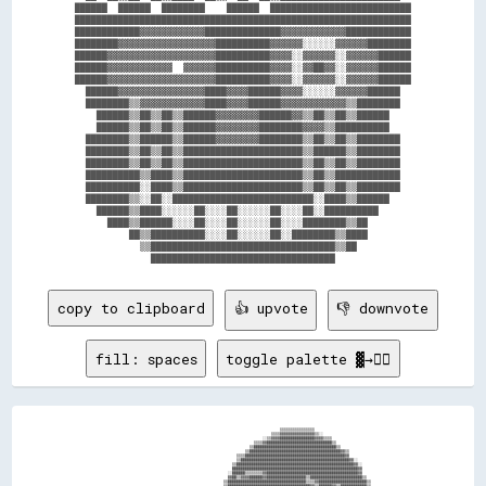
██████  ██████  ████████    ██████  ██████████████████████████

██████████████████████████████████████████████████████████████

████████████▓▓▓▓▓▓▓▓▓▓▓▓██████████████▓▓▓▓▓▓▓▓▓▓▓▓████████████

████████▓▓▓▓▓▓▓▓▓▓▓▓▓▓▓▓▓▓██████████▓▓▓▓▓▓░░░░░░▓▓▓▓▓▓████████

██████▓▓▓▓▓▓▓▓▓▓▓▓▓▓▓▓▓▓▓▓██████████▓▓▓▓░░▓▓▓▓▓▓░░▓▓▓▓▓▓██████

██████▓▓▓▓▓▓▓▓▓▓▓▓  ▓▓▓▓▓▓██████████▓▓▓▓░░▓▓██▓▓░░▓▓▓▓▓▓██████

██████▓▓▓▓▓▓▓▓▓▓▓▓▓▓▓▓▓▓▓▓██████████▓▓▓▓░░▓▓▓▓▓▓░░▓▓▓▓▓▓██████

  ██████▓▓▓▓▓▓▓▓▓▓▓▓▓▓▓▓████▓▓▓▓██████▓▓▓▓░░░░░░▓▓▓▓▓▓██████  

  ████████▒▒▓▓▓▓▓▓▓▓▓▓▓▓████▓▓▓▓██████▓▓▓▓▓▓▓▓▓▓▓▓▒▒████████  

    ██████▒▒██▒▒██▒▒██████▓▓▓▓▓▓▓▓██████▓▓▒▒██▒▒██▒▒██████    

    ██████▒▒██▒▒██▒▒██████▓▓▓▓▓▓▓▓████████▓▓▓▓▒▒██████████    

  ████████▒▒██████▒▒██████▓▓▓▓▓▓▓▓████████▒▒██▒▒██▒▒████████  

  ████████▒▒██▒▒██▒▒██████████████████████▒▒██████▒▒████████  

  ████████▒▒██▒▒██▒▒██████████████████████▒▒██▒▒██▒▒████████  

  ██████████▒▒████▒▒██████████████████████▒▒██▒▒████████████  

  ██████████░░████▒▒██████████████████████▒▒██▒▒██▒▒████████  

  ████████▒▒░░██░░██████████████████████████░░████▒▒██████    

    ██████▒▒████░░░░░░██░░░░██░░░░░░██░░░░██░░██████████      

      ████▒▒██████░░░░██░░░░██░░░░░░██░░░░████████▒▒██        

          ██▒▒██████████░░░░██░░░░░░██░░████████▒▒████        

            ▒▒██████████████████████████████████▒▒██          

copy to clipboard
👍 upvote
👎 downvote
fill: spaces
toggle palette ▓→✊🏽
                                                                                                  ▒▒▒▒▒▒▒▒▒▒▒▒▒▒▒▒                                                

                                                                                              ▒▒▒▒▓▓▓▓▓▓▓▓▓▓▓▓▓▓▓▓▒▒░░                                            

                                                                                          ░░▒▒▓▓▓▓████████████████▓▓▓▓▒▒▒▒                                        

                                                                                      ▒▒▒▒▓▓██████████████████████████████▒▒                                      

                                                                                    ▒▒██████████████████████████████████████▒▒                                    

                                                                                  ▒▒██████████████████████████████████████████▓▓▒▒                                

                                                                              ▒▒▒▒██████████████████████████████████████████████▓▓                                

                                                                              ▒▒██████████████████████████████████████████████████▓▓░░                            

                                                                            ▒▒██████████████████████████████████████████████████████▓▓░░                          

                                                                            ██████████████████████████████████████████████████████████▓▓                          

                                                                          ░░██████▒▒▒▒▒▒▒▒▓▓██████████████████████████████████████████▓▓                          

                                                                          ▓▓██▒▒▓▓▓▓██████▓▓██████████████████▒▒████████████████████████▒▒                        

                                                                        ▒▒████████████████████████████████████▒▒▒▒▓▓██████████████████████▒▒                      
