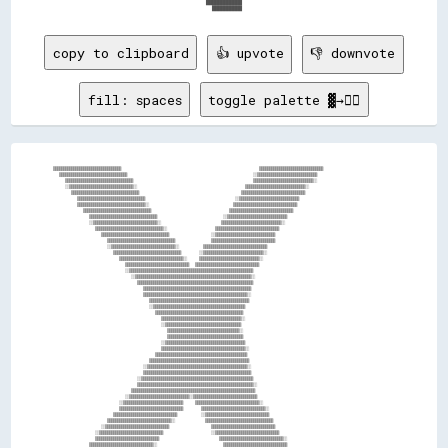
                                            ████████████                                            

copy to clipboard
👍 upvote
👎 downvote
fill: spaces
toggle palette ▓→✊🏽
  ▒▒▒▒▒▒▒▒▒▒▒▒▒▒▒▒▒▒▒▒▒▒▒▒▒▒▒▒▒▒▒▒▒▒                                              ▒▒▒▒▒▒▒▒▒▒▒▒▒▒▒▒▒▒▒▒▒▒▒▒▒▒▒▒▒▒▒▒    

    ▒▒▒▒▒▒▒▒▒▒▒▒▒▒▒▒▒▒▒▒▒▒▒▒▒▒▒▒▒▒▒▒▒▒                                          ░░▒▒▒▒▒▒▒▒▒▒▒▒▒▒▒▒▒▒▒▒▒▒▒▒▒▒▒▒▒▒      

      ▒▒▒▒▒▒▒▒▒▒▒▒▒▒▒▒▒▒▒▒▒▒▒▒▒▒▒▒▒▒▒▒▒▒                                        ▒▒▒▒▒▒▒▒▒▒▒▒▒▒▒▒▒▒▒▒▒▒▒▒▒▒▒▒▒▒░░      

      ░░▒▒▒▒▒▒▒▒▒▒▒▒▒▒▒▒▒▒▒▒▒▒▒▒▒▒▒▒▒▒▒▒░░                                    ▒▒▒▒▒▒▒▒▒▒▒▒▒▒▒▒▒▒▒▒▒▒▒▒▒▒▒▒▒▒░░        

        ▒▒▒▒▒▒▒▒▒▒▒▒▒▒▒▒▒▒▒▒▒▒▒▒▒▒▒▒▒▒▒▒▒▒                                  ▒▒▒▒▒▒▒▒▒▒▒▒▒▒▒▒▒▒▒▒▒▒▒▒▒▒▒▒▒▒▒▒          

          ▒▒▒▒▒▒▒▒▒▒▒▒▒▒▒▒▒▒▒▒▒▒▒▒▒▒▒▒▒▒▒▒▒▒                              ░░▒▒▒▒▒▒▒▒▒▒▒▒▒▒▒▒▒▒▒▒▒▒▒▒▒▒▒▒▒▒            

          ▒▒▒▒▒▒▒▒▒▒▒▒▒▒▒▒▒▒▒▒▒▒▒▒▒▒▒▒▒▒▒▒▒▒░░                            ▒▒▒▒▒▒▒▒▒▒▒▒▒▒▒▒▒▒▒▒▒▒▒▒▒▒▒▒▒▒▒▒            

            ▒▒▒▒▒▒▒▒▒▒▒▒▒▒▒▒▒▒▒▒▒▒▒▒▒▒▒▒▒▒▒▒▒▒                          ▒▒▒▒▒▒▒▒▒▒▒▒▒▒▒▒▒▒▒▒▒▒▒▒▒▒▒▒▒▒▒▒              

              ▒▒▒▒▒▒▒▒▒▒▒▒▒▒▒▒▒▒▒▒▒▒▒▒▒▒▒▒▒▒▒▒▒▒                      ░░▒▒▒▒▒▒▒▒▒▒▒▒▒▒▒▒▒▒▒▒▒▒▒▒▒▒▒▒▒▒                

              ░░▒▒▒▒▒▒▒▒▒▒▒▒▒▒▒▒▒▒▒▒▒▒▒▒▒▒▒▒▒▒▒▒░░                    ▒▒▒▒▒▒▒▒▒▒▒▒▒▒▒▒▒▒▒▒▒▒▒▒▒▒▒▒▒▒░░                

                ▒▒▒▒▒▒▒▒▒▒▒▒▒▒▒▒▒▒▒▒▒▒▒▒▒▒▒▒▒▒▒▒▒▒░░                ▒▒▒▒▒▒▒▒▒▒▒▒▒▒▒▒▒▒▒▒▒▒▒▒▒▒▒▒▒▒▒▒                  

                  ▒▒▒▒▒▒▒▒▒▒▒▒▒▒▒▒▒▒▒▒▒▒▒▒▒▒▒▒▒▒▒▒▒▒              ░░▒▒▒▒▒▒▒▒▒▒▒▒▒▒▒▒▒▒▒▒▒▒▒▒▒▒▒▒▒▒                    

                    ▒▒▒▒▒▒▒▒▒▒▒▒▒▒▒▒▒▒▒▒▒▒▒▒▒▒▒▒▒▒▒▒▒▒            ▒▒▒▒▒▒▒▒▒▒▒▒▒▒▒▒▒▒▒▒▒▒▒▒▒▒▒▒▒▒▒▒                    

                    ░░▒▒▒▒▒▒▒▒▒▒▒▒▒▒▒▒▒▒▒▒▒▒▒▒▒▒▒▒▒▒▒▒░░        ▒▒▒▒▒▒▒▒▒▒▒▒▒▒▒▒▒▒▒▒▒▒▒▒▒▒▒▒▒▒▒▒                      

                      ▒▒▒▒▒▒▒▒▒▒▒▒▒▒▒▒▒▒▒▒▒▒▒▒▒▒▒▒▒▒▒▒▒▒      ░░▒▒▒▒▒▒▒▒▒▒▒▒▒▒▒▒▒▒▒▒▒▒▒▒▒▒▒▒▒▒░░                      

                        ▒▒▒▒▒▒▒▒▒▒▒▒▒▒▒▒▒▒▒▒▒▒▒▒▒▒▒▒▒▒▒▒░░    ▒▒▒▒▒▒▒▒▒▒▒▒▒▒▒▒▒▒▒▒▒▒▒▒▒▒▒▒▒▒░░                        

                          ▒▒▒▒▒▒▒▒▒▒▒▒▒▒▒▒▒▒▒▒▒▒▒▒▒▒▒▒▒▒▒▒  ▒▒▒▒▒▒▒▒▒▒▒▒▒▒▒▒▒▒▒▒▒▒▒▒▒▒▒▒▒▒▒▒                          

                          ░░▒▒▒▒▒▒▒▒▒▒▒▒▒▒▒▒▒▒▒▒▒▒▒▒▒▒▒▒▒▒▒▒▒▒▒▒▒▒▒▒▒▒▒▒▒▒▒▒▒▒▒▒▒▒▒▒▒▒▒▒▒▒                            

                            ░░▒▒▒▒▒▒▒▒▒▒▒▒▒▒▒▒▒▒▒▒▒▒▒▒▒▒▒▒▒▒▒▒▒▒▒▒▒▒▒▒▒▒▒▒▒▒▒▒▒▒▒▒▒▒▒▒▒▒░░                            

                              ▒▒▒▒▒▒▒▒▒▒▒▒▒▒▒▒▒▒▒▒▒▒▒▒▒▒▒▒▒▒▒▒▒▒▒▒▒▒▒▒▒▒▒▒▒▒▒▒▒▒▒▒▒▒▒▒▒▒                              

                                ▒▒▒▒▒▒▒▒▒▒▒▒▒▒▒▒▒▒▒▒▒▒▒▒▒▒▒▒▒▒▒▒▒▒▒▒▒▒▒▒▒▒▒▒▒▒▒▒▒▒▒▒▒▒                                

                                ▒▒▒▒▒▒▒▒▒▒▒▒▒▒▒▒▒▒▒▒▒▒▒▒▒▒▒▒▒▒▒▒▒▒▒▒▒▒▒▒▒▒▒▒▒▒▒▒▒▒▒▒░░                                

                                  ▒▒▒▒▒▒▒▒▒▒▒▒▒▒▒▒▒▒▒▒▒▒▒▒▒▒▒▒▒▒▒▒▒▒▒▒▒▒▒▒▒▒▒▒▒▒▒▒▒▒                                  

                                  ░░▒▒▒▒▒▒▒▒▒▒▒▒▒▒▒▒▒▒▒▒▒▒▒▒▒▒▒▒▒▒▒▒▒▒▒▒▒▒▒▒▒▒▒▒▒▒                                    

                                    ▒▒▒▒▒▒▒▒▒▒▒▒▒▒▒▒▒▒▒▒▒▒▒▒▒▒▒▒▒▒▒▒▒▒▒▒▒▒▒▒▒▒▒▒                                      

                                      ▒▒▒▒▒▒▒▒▒▒▒▒▒▒▒▒▒▒▒▒▒▒▒▒▒▒▒▒▒▒▒▒▒▒▒▒▒▒▒▒░░                                      

                                      ░░▒▒▒▒▒▒▒▒▒▒▒▒▒▒▒▒▒▒▒▒▒▒▒▒▒▒▒▒▒▒▒▒▒▒▒▒▒▒                                        

                                        ▒▒▒▒▒▒▒▒▒▒▒▒▒▒▒▒▒▒▒▒▒▒▒▒▒▒▒▒▒▒▒▒▒▒▒▒░░                                        

                                        ▒▒▒▒▒▒▒▒▒▒▒▒▒▒▒▒▒▒▒▒▒▒▒▒▒▒▒▒▒▒▒▒▒▒▒▒▒▒                                        

                                      ░░▒▒▒▒▒▒▒▒▒▒▒▒▒▒▒▒▒▒▒▒▒▒▒▒▒▒▒▒▒▒▒▒▒▒▒▒▒▒▒▒                                      

                                      ▒▒▒▒▒▒▒▒▒▒▒▒▒▒▒▒▒▒▒▒▒▒▒▒▒▒▒▒▒▒▒▒▒▒▒▒▒▒▒▒▒▒░░                                    

                                    ▒▒▒▒▒▒▒▒▒▒▒▒▒▒▒▒▒▒▒▒▒▒▒▒▒▒▒▒▒▒▒▒▒▒▒▒▒▒▒▒▒▒▒▒▒▒                                    

                                  ▒▒▒▒▒▒▒▒▒▒▒▒▒▒▒▒▒▒▒▒▒▒▒▒▒▒▒▒▒▒▒▒▒▒▒▒▒▒▒▒▒▒▒▒▒▒▒▒▒▒                                  

                                ░░▒▒▒▒▒▒▒▒▒▒▒▒▒▒▒▒▒▒▒▒▒▒▒▒▒▒▒▒▒▒▒▒▒▒▒▒▒▒▒▒▒▒▒▒▒▒▒▒▒▒░░                                

                                ▒▒▒▒▒▒▒▒▒▒▒▒▒▒▒▒▒▒▒▒▒▒▒▒▒▒▒▒▒▒▒▒▒▒▒▒▒▒▒▒▒▒▒▒▒▒▒▒▒▒▒▒▒▒                                

                              ░░▒▒▒▒▒▒▒▒▒▒▒▒▒▒▒▒▒▒▒▒▒▒▒▒▒▒▒▒▒▒▒▒▒▒▒▒▒▒▒▒▒▒▒▒▒▒▒▒▒▒▒▒▒▒▒▒                              

                              ▒▒▒▒▒▒▒▒▒▒▒▒▒▒▒▒▒▒▒▒▒▒▒▒▒▒▒▒▒▒▒▒▒▒▒▒▒▒▒▒▒▒▒▒▒▒▒▒▒▒▒▒▒▒▒▒▒▒░░                            

                            ▒▒▒▒▒▒▒▒▒▒▒▒▒▒▒▒▒▒▒▒▒▒▒▒▒▒▒▒▒▒▒▒▒▒▒▒▒▒▒▒▒▒▒▒▒▒▒▒▒▒▒▒▒▒▒▒▒▒▒▒▒▒                            

                          ░░▒▒▒▒▒▒▒▒▒▒▒▒▒▒▒▒▒▒▒▒▒▒▒▒▒▒▒▒▒▒░░▒▒▒▒▒▒▒▒▒▒▒▒▒▒▒▒▒▒▒▒▒▒▒▒▒▒▒▒▒▒▒▒                          

                        ░░▒▒▒▒▒▒▒▒▒▒▒▒▒▒▒▒▒▒▒▒▒▒▒▒▒▒▒▒▒▒    ▒▒▒▒▒▒▒▒▒▒▒▒▒▒▒▒▒▒▒▒▒▒▒▒▒▒▒▒▒▒▒▒░░                        

                        ▒▒▒▒▒▒▒▒▒▒▒▒▒▒▒▒▒▒▒▒▒▒▒▒▒▒▒▒▒▒▒▒      ▒▒▒▒▒▒▒▒▒▒▒▒▒▒▒▒▒▒▒▒▒▒▒▒▒▒▒▒▒▒▒▒░░                      

                      ▒▒▒▒▒▒▒▒▒▒▒▒▒▒▒▒▒▒▒▒▒▒▒▒▒▒▒▒▒▒▒▒        ░░▒▒▒▒▒▒▒▒▒▒▒▒▒▒▒▒▒▒▒▒▒▒▒▒▒▒▒▒▒▒▒▒                      

                    ▒▒▒▒▒▒▒▒▒▒▒▒▒▒▒▒▒▒▒▒▒▒▒▒▒▒▒▒▒▒▒▒░░          ▒▒▒▒▒▒▒▒▒▒▒▒▒▒▒▒▒▒▒▒▒▒▒▒▒▒▒▒▒▒▒▒▒▒                    

                  ░░▒▒▒▒▒▒▒▒▒▒▒▒▒▒▒▒▒▒▒▒▒▒▒▒▒▒▒▒▒▒▒▒              ▒▒▒▒▒▒▒▒▒▒▒▒▒▒▒▒▒▒▒▒▒▒▒▒▒▒▒▒▒▒▒▒                    

                ░░▒▒▒▒▒▒▒▒▒▒▒▒▒▒▒▒▒▒▒▒▒▒▒▒▒▒▒▒▒▒▒▒                ░░▒▒▒▒▒▒▒▒▒▒▒▒▒▒▒▒▒▒▒▒▒▒▒▒▒▒▒▒▒▒▒▒                  

                ▒▒▒▒▒▒▒▒▒▒▒▒▒▒▒▒▒▒▒▒▒▒▒▒▒▒▒▒▒▒▒▒                    ▒▒▒▒▒▒▒▒▒▒▒▒▒▒▒▒▒▒▒▒▒▒▒▒▒▒▒▒▒▒▒▒░░                

              ▒▒▒▒▒▒▒▒▒▒▒▒▒▒▒▒▒▒▒▒▒▒▒▒▒▒▒▒▒▒▒▒░░                      ▒▒▒▒▒▒▒▒▒▒▒▒▒▒▒▒▒▒▒▒▒▒▒▒▒▒▒▒▒▒▒▒                
