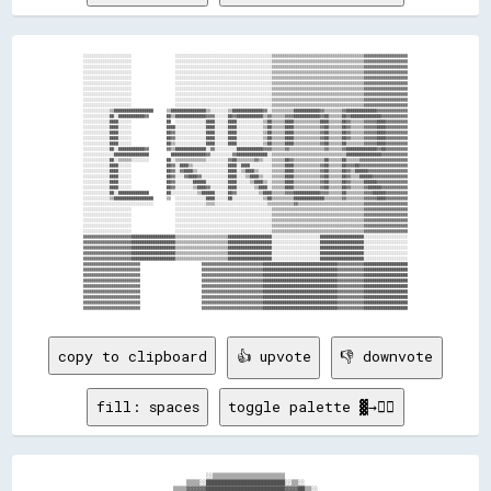
░░░░░░░░░░░░░░░░░░░░░░                    ░░░░░░░░░░░░░░░░░░░░░░░░░░░░░░░░░░░░░░░░░░░░▒▒▒▒▒▒▒▒▒▒▒▒▒▒▒▒▒▒▒▒▒▒▒▒▒▒▒▒▒▒▒▒▒▒▒▒▒▒▒▒▒▒▓▓▓▓▓▓▓▓▓▓▓▓▓▓▓▓▓▓▓▓

░░░░░░░░░░░░░░░░░░░░░░                    ░░░░░░░░░░░░░░░░░░░░░░░░░░░░░░░░░░░░░░░░░░░░▒▒▒▒▒▒▒▒▒▒▒▒▒▒▒▒▒▒▒▒▒▒▒▒▒▒▒▒▒▒▒▒▒▒▒▒▒▒▒▒▒▒▓▓▓▓▓▓▓▓▓▓▓▓▓▓▓▓▓▓▓▓

░░░░░░░░░░░░░░░░░░░░░░                    ░░░░░░░░░░░░░░░░░░░░░░░░░░░░░░░░░░░░░░░░░░░░▒▒▒▒▒▒▒▒▒▒▒▒▒▒▒▒▒▒▒▒▒▒▒▒▒▒▒▒▒▒▒▒▒▒▒▒▒▒▒▒▒▒▓▓▓▓▓▓▓▓▓▓▓▓▓▓▓▓▓▓▓▓

░░░░░░░░░░░░░░░░░░░░░░                    ░░░░░░░░░░░░░░░░░░░░░░░░░░░░░░░░░░░░░░░░░░░░▒▒▒▒▒▒▒▒▒▒▒▒▒▒▒▒▒▒▒▒▒▒▒▒▒▒▒▒▒▒▒▒▒▒▒▒▒▒▒▒▒▒▓▓▓▓▓▓▓▓▓▓▓▓▓▓▓▓▓▓▓▓

░░░░░░░░░░░░░░░░░░░░░░                    ░░░░░░░░░░░░░░░░░░░░░░░░░░░░░░░░░░░░░░░░░░░░▒▒▒▒▒▒▒▒▒▒▒▒▒▒▒▒▒▒▒▒▒▒▒▒▒▒▒▒▒▒▒▒▒▒▒▒▒▒▒▒▒▒▓▓▓▓▓▓▓▓▓▓▓▓▓▓▓▓▓▓▓▓

░░░░░░░░░░░░░░░░░░░░░░                    ░░░░░░░░░░░░░░░░░░░░░░░░░░░░░░░░░░░░░░░░░░░░▒▒▒▒▒▒▒▒▒▒▒▒▒▒▒▒▒▒▒▒▒▒▒▒▒▒▒▒▒▒▒▒▒▒▒▒▒▒▒▒▒▒▓▓▓▓▓▓▓▓▓▓▓▓▓▓▓▓▓▓▓▓

░░░░░░░░░░░░░░░░░░░░░░                    ░░░░░░░░░░░░░░░░░░░░░░░░░░░░░░░░░░░░░░░░░░░░▒▒▒▒▒▒▒▒▒▒▒▒▒▒▒▒▒▒▒▒▒▒▒▒▒▒▒▒▒▒▒▒▒▒▒▒▒▒▒▒▒▒▓▓▓▓▓▓▓▓▓▓▓▓▓▓▓▓▓▓▓▓

░░░░░░░░░░░░░░░░░░░░░░                    ░░░░░░░░░░░░░░░░░░░░░░░░░░░░░░░░░░░░░░░░░░░░▒▒▒▒▒▒▒▒▒▒▒▒▒▒▒▒▒▒▒▒▒▒▒▒▒▒▒▒▒▒▒▒▒▒▒▒▒▒▒▒▒▒▓▓▓▓▓▓▓▓▓▓▓▓▓▓▓▓▓▓▓▓

░░░░░░░░░░░░░░░░░░░░░░                    ░░░░░░░░░░░░░░░░░░░░░░░░░░░░░░░░░░░░░░░░░░░░▒▒▒▒▒▒▒▒▒▒▒▒▒▒▒▒▒▒▒▒▒▒▒▒▒▒▒▒▒▒▒▒▒▒▒▒▒▒▒▒▒▒▓▓▓▓▓▓▓▓▓▓▓▓▓▓▓▓▓▓▓▓

░░░░░░░░░░░░░░░░░░░░░░                    ░░░░░░░░░░░░░░░░░░░░░░░░░░░░░░░░░░░░░░░░░░░░▒▒▒▒▒▒▒▒▒▒▒▒▒▒▒▒▒▒▒▒▒▒▒▒▒▒▒▒▒▒▒▒▒▒▒▒▒▒▒▒▒▒▓▓▓▓▓▓▓▓▓▓▓▓▓▓▓▓▓▓▓▓

░░░░░░░░░░░░▒▒██████████████████      ▒▒████████████████▒▒░░░░░░░░▒▒██████████████▓▓░░▒▒▒▒▒▒▒▒▒▒████████████▓▓▒▒▒▒▒▒▒▒▓▓██████████████▓▓▓▓▓▓▓▓▓▓▓▓▓▓

░░░░░░░░░░░░██░░████████████▓▓        ██▒▒██████████████▓▓▓▓░░░░░░██▓▓████████████▒▒▓▓▒▒▒▒▒▒▓▓▓▓████████████▓▓██▒▒▒▒▒▒██▓▓██████████████▓▓▓▓▓▓▓▓▓▓▓▓

░░░░░░░░░░░░████░░░░░░                ██  ░░░░░░░░░░░░░░████░░░░░░████░░░░░░░░░░░░▒▒██▒▒▒▒▒▒████▒▒▒▒▒▒▒▒▒▒▒▒████▒▒▒▒▒▒██▓▓▒▒▒▒▒▒▓▓▓▓▓▓████▓▓▓▓▓▓▓▓▓▓

░░░░░░░░░░░░████░░░░░░                ████░░░░░░░░░░░░░░████░░░░░░████░░░░░░░░░░░░▒▒██▒▒▒▒▒▒████▒▒▒▒▒▒▒▒▒▒▒▒▓▓██▒▒▒▒▒▒██▓▓▒▒▒▒▒▒▓▓▓▓▓▓████▓▓▓▓▓▓▓▓▓▓

░░░░░░░░░░░░████░░░░░░                ██▓▓░░░░░░░░░░░░░░████░░░░░░████░░░░░░░░░░░░▒▒██▒▒▒▒▒▒████▒▒▒▒▒▒▒▒▒▒▒▒▓▓██▒▒▒▒▒▒██▓▓▒▒▒▒▒▒▓▓▓▓▓▓████▓▓▓▓▓▓▓▓▓▓

░░░░░░░░░░░░████░░░░░░                ██▓▓░░░░░░░░░░░░░░████░░░░░░████░░░░░░░░░░░░▒▒██▒▒▒▒▒▒████▒▒▒▒▒▒▒▒▒▒▒▒▓▓██▒▒▒▒▒▒██▓▓▒▒▒▒▒▒▓▓▓▓▓▓████▓▓▓▓▓▓▓▓▓▓

░░░░░░░░░░░░████░░░░░░                ██▒▒░░░░░░░░░░░░░░████░░░░░░████░░░░░░░░░░░░▒▒██▒▒▒▒▒▒████▒▒▒▒▒▒▒▒▒▒▒▒▓▓██▒▒▒▒▒▒██▒▒▒▒▒▒▒▒▓▓▓▓▓▓████▓▓▓▓▓▓▓▓▓▓

░░░░░░░░░░░░██░░████████████▓▓        ▓▓▒▒██████████████░░▓▓░░░░░░░░░░████████████▓▓▓▓▒▒▒▒▒▒▓▓▒▒▒▒▒▒▒▒▒▒▒▒▒▒▒▒▓▓▒▒▒▒▒▒▓▓██████████████▓▓██▓▓▓▓▓▓▓▓▓▓

░░░░░░░░░░░░░░████████████████          ████████████████▓▓░░░░░░░░░░▓▓██████████████░░▒▒▒▒▒▒▒▒▒▒▒▒▒▒▒▒▒▒▒▒▒▒▒▒▒▒▒▒▒▒▒▒▒▒████████████████▓▓▓▓▓▓▓▓▓▓▓▓

░░░░░░░░░░░░██░░▒▒▒▒▒▒░░░░░░░░        ██░░▒▒▒▒▒▒▒▒▒▒▒▒▒▒░░░░░░░░░░▓▓██▒▒▒▒▒▒▒▒▓▓▒▒░░░░▒▒▒▒▒▒██▓▓▒▒▒▒▒▒▒▒▒▒▒▒▒▒██▒▒▒▒▒▒██▒▒▒▒▒▒▓▓▓▓▓▓▓▓▓▓▓▓▓▓▓▓▓▓▓▓▓▓

░░░░░░░░░░░░████░░░░░░                ██▓▓░░████▒▒░░░░░░░░░░░░░░░░████░░████░░░░░░░░░░▒▒▒▒▒▒████▒▒▒▒▒▒▒▒▒▒▒▒▓▓██▒▒▒▒▒▒██▓▓▓▓██▓▓▓▓▓▓▓▓▓▓▓▓▓▓▓▓▓▓▓▓▓▓

░░░░░░░░░░░░████░░░░░░                ██▓▓░░▓▓████▒▒░░░░░░░░░░░░░░████░░▒▒████▒▒░░░░░░▒▒▒▒▒▒████▒▒▒▒▒▒▒▒▒▒▒▒▓▓██▒▒▒▒▒▒██▓▓▒▒██████▓▓▓▓▓▓▓▓▓▓▓▓▓▓▓▓▓▓

░░░░░░░░░░░░████░░░░░░                ██▓▓░░░░▓▓████▓▓░░░░░░░░░░░░████░░░░▒▒████▒▒░░░░▒▒▒▒▒▒████▒▒▒▒▒▒▒▒▒▒▒▒▓▓██▒▒▒▒▒▒██▓▓▒▒▒▒██████▓▓▓▓▓▓▓▓▓▓▓▓▓▓▓▓

░░░░░░░░░░░░████░░░░░░                ██▓▓░░░░░░░░██████░░░░░░░░░░████░░░░░░▒▒████▒▒░░▒▒▒▒▒▒████▒▒▒▒▒▒▒▒▒▒▒▒▓▓██▒▒▒▒▒▒██▓▓▒▒▒▒▒▒██████▓▓▓▓▓▓▓▓▓▓▓▓▓▓

░░░░░░░░░░░░████░░░░░░                ██▓▓░░░░░░░░▒▒████▓▓░░░░░░░░████░░░░░░░░▒▒████░░▒▒▒▒▒▒████▒▒▒▒▒▒▒▒▒▒▒▒▓▓██▒▒▒▒▒▒██▓▓▒▒▒▒▒▒▓▓██████▓▓▓▓▓▓▓▓▓▓▓▓

░░░░░░░░░░░░██░░██████████████        ██░░░░░░░░░░░░▒▒██████░░░░░░██▓▓░░░░░░░░░░▒▒████▒▒▒▒▒▒▓▓▓▓████████████▓▓▓▓▒▒▒▒▒▒██▒▒▒▒▒▒▒▒▓▓▓▓██████▓▓▓▓▓▓▓▓▓▓

░░░░░░░░░░░░▒▒██████████████████      ▒▒  ░░░░░░░░░░░░░░████░░░░░░██░░░░░░░░░░░░░░▒▒██▒▒▒▒▒▒▒▒▒▒██████████████▒▒▒▒▒▒▒▒▓▓▒▒▒▒▒▒▒▒▓▓▓▓▓▓████▓▓▓▓▓▓▓▓▓▓

░░░░░░░░░░░░░░░░░░░░░░░░░░░░░░░░          ░░░░░░░░░░░░░░▒▒▒▒░░░░░░░░░░░░░░░░░░░░░░░░▒▒▒▒▒▒▒▒▒▒▒▒▓▓▒▒▒▒▒▒▒▒▒▒▒▒▒▒▒▒▒▒▒▒▒▒▒▒▒▒▒▒▒▒▓▓▓▓▓▓▓▓▓▓▓▓▓▓▓▓▓▓▓▓

░░░░░░░░░░░░░░░░░░░░░░                    ░░░░░░░░░░░░░░░░░░░░░░░░░░░░░░░░░░░░░░░░░░░░▒▒▒▒▒▒▒▒▒▒▒▒▒▒▒▒▒▒▒▒▒▒▒▒▒▒▒▒▒▒▒▒▒▒▒▒▒▒▒▒▒▒▓▓▓▓▓▓▓▓▓▓▓▓▓▓▓▓▓▓▓▓

░░░░░░░░░░░░░░░░░░░░░░                    ░░░░░░░░░░░░░░░░░░░░░░░░░░░░░░░░░░░░░░░░░░░░▒▒▒▒▒▒▒▒▒▒▒▒▒▒▒▒▒▒▒▒▒▒▒▒▒▒▒▒▒▒▒▒▒▒▒▒▒▒▒▒▒▒▓▓▓▓▓▓▓▓▓▓▓▓▓▓▓▓▓▓▓▓

░░░░░░░░░░░░░░░░░░░░░░                    ░░░░░░░░░░░░░░░░░░░░░░░░░░░░░░░░░░░░░░░░░░░░▒▒▒▒▒▒▒▒▒▒▒▒▒▒▒▒▒▒▒▒▒▒▒▒▒▒▒▒▒▒▒▒▒▒▒▒▒▒▒▒▒▒▓▓▓▓▓▓▓▓▓▓▓▓▓▓▓▓▓▓▓▓

░░░░░░░░░░░░░░░░░░░░░░                    ░░░░░░░░░░░░░░░░░░░░░░░░░░░░░░░░░░░░░░░░░░░░▒▒▒▒▒▒▒▒▒▒▒▒▒▒▒▒▒▒▒▒▒▒▒▒▒▒▒▒▒▒▒▒▒▒▒▒▒▒▒▒▒▒▓▓▓▓▓▓▓▓▓▓▓▓▓▓▓▓▓▓▓▓

░░░░░░░░░░░░░░░░░░░░░░                    ░░░░░░░░░░░░░░░░░░░░░░░░░░░░░░░░░░░░░░░░░░░░▒▒▒▒▒▒▒▒▒▒▒▒▒▒▒▒▒▒▒▒▒▒▒▒▒▒▒▒▒▒▒▒▒▒▒▒▒▒▒▒▒▒▓▓▓▓▓▓▓▓▓▓▓▓▓▓▓▓▓▓▓▓

▓▓▓▓▓▓▓▓▓▓▓▓▓▓▓▓▓▓▓▓▓▓████████████████████▒▒▒▒▒▒▒▒▒▒▒▒▒▒▒▒▒▒▒▒▒▒▒▒████████████████████░░░░░░░░░░░░░░░░░░░░░░████████████████████░░░░░░░░░░░░░░░░░░░░

▓▓▓▓▓▓▓▓▓▓▓▓▓▓▓▓▓▓▓▓▓▓████████████████████▒▒▒▒▒▒▒▒▒▒▒▒▒▒▒▒▒▒▒▒▒▒▒▒████████████████████░░░░░░░░░░░░░░░░░░░░░░████████████████████░░░░░░░░░░░░░░░░░░░░

▓▓▓▓▓▓▓▓▓▓▓▓▓▓▓▓▓▓▓▓▓▓████████████████████▒▒▒▒▒▒▒▒▒▒▒▒▒▒▒▒▒▒▒▒▒▒▒▒████████████████████░░░░░░░░░░░░░░░░░░░░░░████████████████████░░░░░░░░░░░░░░░░░░░░

▓▓▓▓▓▓▓▓▓▓▓▓▓▓▓▓▓▓▓▓▓▓████████████████████▒▒▒▒▒▒▒▒▒▒▒▒▒▒▒▒▒▒▒▒▒▒▒▒████████████████████░░░░░░░░░░░░░░░░░░░░░░████████████████████░░░░░░░░░░░░░░░░░░░░

▓▓▓▓▓▓▓▓▓▓▓▓▓▓▓▓▓▓▓▓▓▓████████████████████▒▒▒▒▒▒▒▒▒▒▒▒▒▒▒▒▒▒▒▒▒▒▒▒████████████████████░░░░░░░░░░░░░░░░░░░░░░████████████████████░░░░░░░░░░░░░░░░░░░░

▓▓▓▓▓▓▓▓▓▓▓▓▓▓▓▓▓▓▓▓▓▓▓▓▓▓                            ▓▓▓▓▓▓▓▓▓▓▓▓▓▓▓▓▓▓▓▓▓▓▓▓▓▓▓▓██████████████████████████████████▓▓▓▓▓▓▓▓▓▓▓▓████████████████████

▓▓▓▓▓▓▓▓▓▓▓▓▓▓▓▓▓▓▓▓▓▓▓▓▓▓                            ▓▓▓▓▓▓▓▓▓▓▓▓▓▓▓▓▓▓▓▓▓▓▓▓▓▓▓▓██████████████████████████████████▓▓▓▓▓▓▓▓▓▓▓▓████████████████████

▓▓▓▓▓▓▓▓▓▓▓▓▓▓▓▓▓▓▓▓▓▓▓▓▓▓                            ▓▓▓▓▓▓▓▓▓▓▓▓▓▓▓▓▓▓▓▓▓▓▓▓▓▓▓▓██████████████████████████████████▓▓▓▓▓▓▓▓▓▓▓▓████████████████████

▓▓▓▓▓▓▓▓▓▓▓▓▓▓▓▓▓▓▓▓▓▓▓▓▓▓                            ▓▓▓▓▓▓▓▓▓▓▓▓▓▓▓▓▓▓▓▓▓▓▓▓▓▓▓▓██████████████████████████████████▓▓▓▓▓▓▓▓▓▓▓▓████████████████████

▓▓▓▓▓▓▓▓▓▓▓▓▓▓▓▓▓▓▓▓▓▓▓▓▓▓                            ▓▓▓▓▓▓▓▓▓▓▓▓▓▓▓▓▓▓▓▓▓▓▓▓▓▓▓▓██████████████████████████████████▓▓▓▓▓▓▓▓▓▓▓▓████████████████████

▓▓▓▓▓▓▓▓▓▓▓▓▓▓▓▓▓▓▓▓▓▓▓▓▓▓                            ▓▓▓▓▓▓▓▓▓▓▓▓▓▓▓▓▓▓▓▓▓▓▓▓▓▓▓▓██████████████████████████████████▓▓▓▓▓▓▓▓▓▓▓▓████████████████████

▓▓▓▓▓▓▓▓▓▓▓▓▓▓▓▓▓▓▓▓▓▓▓▓▓▓                            ▓▓▓▓▓▓▓▓▓▓▓▓▓▓▓▓▓▓▓▓▓▓▓▓▓▓▓▓██████████████████████████████████▓▓▓▓▓▓▓▓▓▓▓▓████████████████████

▓▓▓▓▓▓▓▓▓▓▓▓▓▓▓▓▓▓▓▓▓▓▓▓▓▓                            ▓▓▓▓▓▓▓▓▓▓▓▓▓▓▓▓▓▓▓▓▓▓▓▓▓▓▓▓██████████████████████████████████▓▓▓▓▓▓▓▓▓▓▓▓████████████████████

copy to clipboard
👍 upvote
👎 downvote
fill: spaces
toggle palette ▓→✊🏽
                                        ░░▒▒▒▒▒▒▒▒▒▒▒▒▒▒▒▒▒▒▒▒▒▒                                        

                                  ▒▒▒▒░░████████████████████████░░▒▒░░                                  

                              ▒▒▒▒▓▓▓▓▓▓████████████████████████▓▓▓▓██▒▒░░                              
