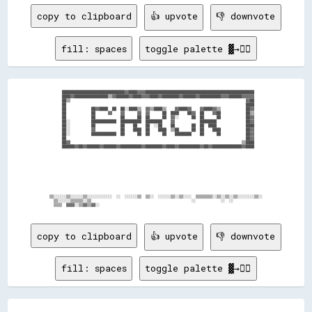
copy to clipboard
👍 upvote
👎 downvote
fill: spaces
toggle palette ▓→✊🏽
      ██████████████████████████████▓▓████▓▓▓▓████████████████████████████████████████████████████    

      ████▓▓████████████████▒▒▓▓██████▓▓████▓▓▓▓████▓▓████████▓▓██████▓▓██████████▓▓▓▓██████▓▓▓▓▓▓    

      ██▒▒                                                                                    ▓▓██    

      ██                                                                                      ████    

      ██            ██▓▓████  ██  ██░░████▒▒  ▓▓▒▒████▒▒    ▓▓████▓▓    ▓▓████▓▓▒▒            ██▓▓    

      ██            ██      ▓▓    ▓▓      ▓▓  ▓▓      ██  ████    ██▓▓  ██    ▓▓██            ██▒▒    

      ██            ██            ██      ██  ██      ██  ▓▓░░      ██  ██      ██            ██▓▓    

      ██░░          ████████████  ██████████  ████████    ▓▓            ████████              ██▓▓    

      ██░░          ██            ██    ██    ██  ░░██    ██        ██  ██  ████              ████    

      ██░░          ▓▓            ██    ████  ██    ████  ▒▒██      ██  ██    ████            ██▓▓    

      ██░░          ████████████  ██      ██  ██      ██    ████████    ██      ██            ██▓▓    

      ██                                                                                      ██▓▓    

      ██▓▓                                                                                  ▒▒████    

      ██████▓▓██▓▓██████▓▓██████▓▓██████████▓▓████████▓▓████▓▓██████████▓▓██▓▓██████████████▓▓████    

▒▒░░░░░░▒▒░░░░░░▒▒░░░░░░░░░░░░  ░░  ░░░░░░▒▒  ▒▒░░  ░░░░░░▒▒░░▒▒░░░░  ▒▒▒▒▒▒▒▒░░▒▒░░▒▒░░▒▒░░░░░░░░▒▒░░

  ▒▒░░░░░░▒▒▒▒▒▒░░▒▒                                                ░░            ░░  ░░              

copy to clipboard
👍 upvote
👎 downvote
fill: spaces
toggle palette ▓→✊🏽