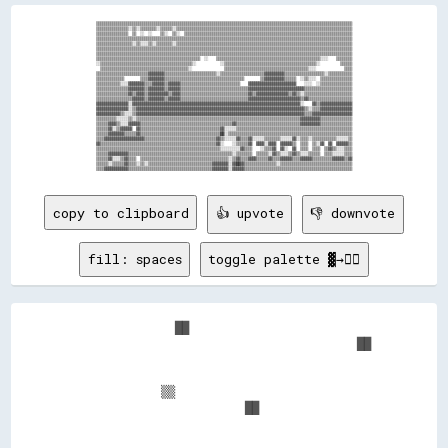
▒▒▒▒▒▒▒▒▒▒▒▒▒▒▒▒▒▒▒▒▒▒▒▒▒▒▒▒▒▒▒▒▒▒▒▒▒▒▒▒▒▒▒▒▒▒▒▒▒▒▒▒▒▒▒▒▒▒▒▒▒▒▒▒▒▒▒▒▒▒▒▒▒▒▒▒▒▒▒▒▒▒▒▒▒▒▒▒▒▒▒▒▒▒▒▒▒▒▒▒▒▒▒▒▒▒▒▒▒▒▒▒▒▒▒▒▒▒▒▒▒▒▒▒▒▒▒▒

▒▒▒▒▒▒▒▒▒▒▒▒▒▒▒▒░░▒▒░░▒▒▒▒▒▒▒▒░░▒▒▒▒▒▒░░▒▒▒▒▒▒▒▒▒▒▒▒▒▒▒▒▒▒▒▒▒▒▒▒▒▒▒▒▒▒▒▒▒▒▒▒▒▒▒▒▒▒▒▒▒▒▒▒▒▒▒▒▒▒▒▒▒▒▒▒▒▒▒▒▒▒▒▒▒▒▒▒▒▒▒▒▒▒▒▒▒▒▒▒▒▒▒▒

▒▒▒▒▒▒▒▒▒▒▒▒▒▒▒▒  ▒▒  ░░  ░░    ▒▒░░  ▒▒░░  ▒▒▒▒▒▒▒▒▒▒▒▒▒▒▒▒▒▒▒▒▒▒▒▒▒▒▒▒▒▒▒▒▒▒▒▒▒▒▒▒▒▒▒▒▒▒▒▒▒▒▒▒▒▒▒▒▒▒▒▒▒▒▒▒▒▒▒▒▒▒▒▒▒▒▒▒▒▒▒▒▒▒▒▒

▒▒▒▒▒▒▒▒▒▒▒▒▒▒▒▒▒▒▒▒▒▒▒▒▒▒▒▒▒▒▒▒▒▒▒▒▒▒▒▒▒▒▒▒▒▒▒▒▒▒▒▒▒▒▒▒▒▒▒▒▒▒▒▒▒▒▒▒▒▒▒▒▒▒▒▒▒▒▒▒▒▒▒▒▒▒▒▒▒▒▒▒▒▒▒▒▒▒▒▒▒▒▒▒▒▒▒▒▒▒▒▒▒▒▒▒▒▒▒▒▒▒▒▒▒▒▒▒

▒▒▒▒▒▒▒▒▒▒▒▒▒▒▒▒▒▒░░▒▒░░░░▒▒░░▒▒▒▒▒▒▒▒░░▒▒▒▒▒▒▒▒▒▒▒▒▒▒▒▒▒▒▒▒▒▒▒▒▒▒▒▒▒▒▒▒▒▒▒▒▒▒▒▒▒▒▒▒▒▒▒▒▒▒▒▒▒▒▒▒▒▒▒▒▒▒▒▒▒▒▒▒▒▒▒▒▒▒▒▒▒▒▒▒▒▒▒▒▒▒▒▒

▒▒▒▒▒▒▒▒▒▒▒▒▒▒▒▒▒▒▒▒▒▒▒▒▒▒▒▒▒▒▒▒▒▒▒▒▒▒▒▒▒▒▒▒▒▒▒▒▒▒▒▒▒▒▒▒▒▒▒▒▒▒▒▒▒▒▒▒▒▒▒▒▒▒▒▒▒▒▒▒▒▒▒▒▒▒▒▒▒▒▒▒▒▒▒▒▒▒▒▒▒▒▒▒▒▒▒▒▒▒▒▒▒▒▒▒▒▒▒▒▒▒▒▒▒▒▒▒

▒▒▒▒▒▒▒▒▒▒▒▒▒▒▒▒▒▒▒▒▒▒▒▒▒▒▒▒▒▒▒▒▒▒▒▒▒▒▒▒▒▒▒▒▒▒▒▒▒▒▒▒▒▒▒▒▒▒▒▒▒▒▒▒▒▒▒▒▒▒▒▒▒▒▒▒▒▒▒▒▒▒▒▒▒▒▒▒▒▒▒▒▒▒▒▒▒▒▒▒▒▒▒▒▒▒▒▒▒▒▒▒▒▒▒▒▒▒▒▒▒▒▒▒▒▒▒▒

▒▒▒▒▒▒▒▒▒▒▒▒▒▒▒▒▒▒▒▒▒▒▒▒▒▒▒▒▒▒▒▒▒▒▒▒▒▒▒▒▒▒▒▒▒▒▒▒▒▒▒▒  ░░    ▒▒▒▒▒▒▒▒▒▒▒▒▒▒▒▒▒▒▒▒▒▒▒▒▒▒▒▒▒▒▒▒▒▒▒▒▒▒▒▒▒▒▒▒▒▒▒▒▒▒▒▒░░░░    ▒▒▒▒▒▒▒▒

░░▒▒▒▒▒▒▒▒▒▒▒▒▒▒▒▒▒▒▒▒▒▒▒▒▒▒▒▒▒▒▒▒▒▒▒▒▒▒▒▒▒▒▒▒▒▒░░            ░░▒▒▒▒▒▒▒▒▒▒▒▒▒▒▒▒▒▒▒▒▒▒▒▒▒▒▒▒▒▒▒▒▒▒▒▒▒▒▒▒▒▒▒▒▒▒░░          ▒▒▒▒▒▒

  ▒▒▒▒▒▒▒▒▒▒▒▒▒▒▒▒▒▒▒▒▒▒▒▒▒▒▒▒▒▒▒▒▒▒▒▒▒▒▒▒▒▒▒▒░░                ▒▒▒▒▒▒▒▒▒▒▒▒▒▒▒▒▒▒▒▒▒▒▒▒▒▒▒▒▒▒▒▒▒▒▒▒▒▒▒▒▒▒░░░░              ▒▒▒▒

▒▒▒▒▒▒▒▒▒▒▒▒▒▒▒▒▒▒▒▒▒▒▒▒▒▒▓▓▓▓▓▓▓▓▒▒▒▒▒▒▒▒▒▒▒▒▒▒▒▒▒▒▒▒▒▒▒▒▒▒░░▒▒▒▒▒▒▒▒▒▒▒▒▒▒▒▒▒▒▒▒▒▒▓▓▓▓▓▓▓▓▓▓▒▒▒▒▒▒▒▒▒▒▒▒▒▒▒▒▒▒▒▒░░▒▒▒▒▒▒▒▒▒▒▒▒

▒▒▒▒▒▒▒▒▒▒▒▒▒▒        ▒▒▒▒▓▓▓▓▓▓▓▓▒▒▒▒▒▒▒▒▒▒▒▒▒▒▒▒▒▒▒▒▒▒▒▒▒▒▒▒▒▒▒▒▒▒▒▒▒▒▒▒        ▒▒▓▓▓▓▓▓▓▓▓▓▒▒▒▒▒▒  ░░▒▒░░░░  ▒▒▒▒▒▒▒▒▒▒▒▒▒▒▒▒

▒▒▒▒▒▒▒▒▒▒▒▒░░░░▓▓▓▓▓▓▓▓▒▒▒▒▓▓▓▓▓▓▒▒▓▓▓▓▓▓▒▒▒▒▒▒▒▒▒▒▒▒▒▒▒▒▒▒▒▒▒▒▒▒▒▒▒▒▒▒    ▓▓▓▓▓▓▓▓▓▓▓▓▓▓▓▓▓▓▓▓▓▓▓▓    ░░░░  ░░▒▒▒▒▒▒▒▒▒▒▒▒▒▒▒▒

▒▒▒▒▒▒▒▒▒▒▒▒▒▒▒▒▓▓▓▓▓▓▓▓▒▒▓▓▓▓▓▓▓▓▒▒▓▓▓▓▓▓▒▒▒▒▒▒▒▒▒▒▒▒▒▒▒▒▒▒▒▒▒▒▒▒▒▒▒▒▒▒▒▒▒▒▓▓▓▓▓▓▓▓▓▓▓▓▓▓▓▓▓▓▓▓▓▓▓▓▓▓▓▓▒▒▒▒▒▒▒▒▒▒▒▒▒▒▒▒▒▒▒▒▒▒▒▒

▒▒▒▒▒▒▒▒▒▒▒▒▒▒▒▒▓▓▒▒▓▓▓▓▒▒▓▓▓▓▓▓▓▓▓▓▒▒▓▓▓▓▒▒▒▒▒▒▒▒▒▒▒▒▒▒▒▒▒▒▒▒▒▒▒▒▒▒▒▒▒▒▒▒▒▒▓▓▒▒▓▓▓▓▓▓▓▓▓▓▓▓▓▓▓▓▒▒▓▓▒▒░░▒▒▒▒▒▒▒▒▒▒▒▒▒▒▒▒▒▒▒▒▒▒▒▒

▒▒▒▒▒▒▒▒▒▒▒▒▒▒▒▒▒▒▓▓▓▓▓▓▒▒▓▓▓▓▓▓▓▓▒▒▓▓▓▓▓▓▒▒▒▒▒▒▒▒▒▒▒▒▒▒▒▒▒▒▒▒▒▒▒▒▒▒▒▒▒▒▒▒▒▒▓▓▓▓▓▓▓▓▓▓▓▓▓▓▓▓▓▓▓▓▓▓▓▓▓▓▒▒▓▓▒▒▒▒▒▒▒▒▒▒▒▒▒▒▒▒▒▒▒▒▒▒

▓▓▓▓▓▓▓▓▓▓▓▓▓▓▓▓░░▓▓▓▓▓▓▓▓▓▓▓▓▓▓▓▓▓▓▓▓▓▓▓▓▓▓▓▓▓▓▓▓▓▓▓▓▓▓▓▓▓▓▓▓▓▓▓▓▓▓▓▓▓▓▓▓▓▓▓▓▓▓▓▓▓▓▓▓▓▓▓▓▓▓▓▓▓▓▓▓▓▓▓▓░░    ▓▓▒▒▓▓▓▓▓▓▓▓▓▓▓▓▓▓▓▓

▓▓▓▓▓▓▓▓▓▓▓▓▓▓▓▓░░▒▒▓▓▓▓▓▓▓▓▓▓▓▓▓▓▓▓▓▓▓▓▓▓▓▓▓▓▓▓▓▓▓▓▓▓▓▓▓▓▓▓▓▓▓▓▓▓▓▓▓▓▓▓▓▓▓▓▓▓▓▓▓▓▓▓▓▓▓▓▓▓▓▓▓▓▓▓▓▓▓▓▓▓▓▓▒▒░░▒▒▒▒▓▓▓▓▓▓▓▓▓▓▓▓▓▓▓▓

▓▓▓▓▓▓▓▓▓▓▓▓▒▒░░░░▒▒▓▓▓▓▓▓▓▓▓▓▓▓▓▓▓▓▓▓▓▓▓▓▓▓▓▓▓▓▓▓▓▓▓▓▓▓▓▓▓▓▓▓▓▓▓▓▓▓▓▓▓▓▓▓▓▓▓▓▓▓▓▓▓▓▓▓▓▓▓▓▓▓▓▓▓▓▓▓▓▓▓▓▓▓▒▒▒▒▓▓▓▓▓▓▓▓▓▓▓▓▓▓▓▓▓▓▓▓

▒▒▒▒▒▒▒▒▒▒░░░░░░▒▒░░▒▒▒▒▒▒▒▒▒▒▒▒▒▒▒▒▒▒▒▒▒▒▒▒▒▒▒▒▒▒▒▒▒▒▒▒▒▒▒▒▒▒▒▒▒▒▒▒▒▒▒▒▒▒▒▒▒▒▒▒▒▒▒▒▒▒▒▒▒▒▒▒▒▒▒▒▒▒▒▒▒▒▓▓▓▓▓▓▓▓▓▓▒▒▒▒▒▒▒▒▒▒▒▒▒▒▒▒

▒▒▒▒▒▒▓▓▓▓▒▒░░░░▓▓▓▓▓▓▒▒▒▒▒▒▒▒▒▒▒▒▒▒▒▒▒▒▒▒▒▒▒▒▒▒▒▒▒▒▒▒▒▒▒▒▒▒▒▒▒▒▒▒▒▒▓▓▒▒▒▒▒▒▒▒▒▒▒▒▒▒▒▒▒▒▒▒▒▒▒▒▒▒▒▒▒▒▒▒▓▓▓▓▓▓▓▓▓▓▒▒▒▒▒▒▒▒▒▒▒▒▒▒▒▒

▒▒▒▒▒▒▓▓░░▒▒▓▓▓▓▓▓  ▓▓▒▒▒▒▒▒▒▒▒▒▒▒▒▒▒▒▒▒▒▒▒▒▒▒▒▒▒▒▒▒▒▒▒▒▒▒▒▒▒▒▓▓░░░░░░▒▒▒▒▒▒▒▒▒▒▒▒▒▒▒▒▒▒▒▒▒▒▒▒▒▒▒▒▒▒▒▒▒▒▒▒▒▒▒▒▒▒▒▒▒▒▒▒▒▒▒▒▒▒▒▒▒▒

▒▒▒▒▒▒▓▓▓▓▓▓▓▓▒▒▒▒▒▒▓▓▒▒▒▒▒▒▒▒▒▒▒▒▒▒▒▒▒▒▒▒▒▒▒▒▒▒▒▒▒▒▒▒▒▒▒▒▒▒▒▒██░░▒▒▒▒▒▒▒▒▒▒▒▒▒▒▒▒▒▒▒▒▒▒▒▒▒▒▒▒▒▒▒▒▒▒▒▒▒▒▒▒▒▒▒▒▒▒▒▒▒▒▒▒▒▒▒▒▒▒▒▒▒▒

▒▒▒▒▓▓▓▓▓▓▓▓▓▓▓▓▓▓▓▓▓▓▓▓▒▒▒▒▒▒▒▒▒▒▒▒▒▒▒▒▒▒▒▒▒▒▒▒▒▒▒▒▒▒▒▒▒▒▒▒▓▓▒▒░░░░░░▓▓▒▒▒▒▓▓░░░░░░▒▒▒▒▒▒▒▒░░░░░░▓▓░░▒▒▒▒░░▒▒▒▒▒▒▒▒▒▒▒▒░░░░░░▒▒

▓▓▒▒▒▒▒▒▒▒▒▒▒▒▒▒▒▒▒▒▒▒▒▒▒▒▒▒▒▒▒▒▒▒▒▒▒▒▒▒▒▒▒▒▒▒▒▒▒▒▒▒▒▒▒▒▒▒▒▒▓▓░░    ░░▒▒▒▒▒▒▓▓  ▓▓▓▓░░▓▓▓▓  ▓▓▓▓▓▓▒▒  ▒▒▒▒  ▒▒░░▓▓  ▓▓  ▓▓▓▓▓▓▒▒

▒▒▒▒▒▒▒▒▒▒▒▒▒▒▒▒▒▒▒▒▒▒▒▒▒▒▒▒▒▒▒▒▒▒▒▒▒▒▒▒▒▒▒▒▒▒▒▒▒▒▒▒▒▒▒▒▒▒▒▒▒▒░░░░░░░░░░▓▓▒▒▒▒    ░░▒▒▒▒▓▓  ▓▓░░  ▓▓  ▒▒▒▒  ▒▒▒▒  ▒▒▓▓▒▒░░░░▒▒▒▒

▒▒▒▒▒▒▓▓▓▓▓▓▓▓▓▓▒▒▒▒▒▒▒▒▒▒▒▒▒▒▒▒▒▒▒▒▒▒▒▒▒▒▒▒▒▒▒▒▒▒▒▒▒▒▒▒▒▒▒▒▒▒▒▒▒▒▒▒░░▒▒▒▒▒▒▒▒  ▒▒▒▒▒▒░░▓▓▒▒░░░░▒▒▓▓▒▒░░░░▒▒▒▒▒▒  ▒▒▒▒░░░░░░▒▒▒▒

▒▒▒▒▒▒▓▓░░░░▒▒▓▓▒▒▒▒  ▒▒▒▒▒▒▒▒▒▒▒▒▒▒▒▒▒▒▒▒▒▒▒▒▒▒▒▒▒▒▒▒▒▒▒▒▒▒▒▒▒▒▒▒░░▒▒▓▓▒▒▒▒▓▓▓▓▒▒▒▒▒▒▓▓▒▒▒▒▓▓▓▓▓▓▒▒▒▒▓▓▓▓▓▓▒▒▒▒▒▒▒▒▒▒▓▓▓▓▓▓▒▒▓▓

▒▒▒▒▒▒░░▒▒▒▒▒▒▓▓▒▒▒▒░░▒▒░░▒▒▒▒▒▒▒▒▒▒▒▒▒▒▒▒▒▒▒▒▒▒▒▒▒▒▒▒▒▒▒▒▓▓▓▓▓▓▓▓░░▓▓██▓▓▒▒▒▒▒▒▒▒▒▒▒▒▒▒▒▒░░▒▒▒▒▒▒▒▒▒▒▒▒▒▒▒▒▒▒▒▒▒▒▒▒▒▒▒▒▒▒▒▒▒▒▒▒

copy to clipboard
👍 upvote
👎 downvote
fill: spaces
toggle palette ▓→✊🏽
              ██                          

                                        ██

            ▒▒                            

                        ██                
