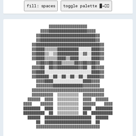
fill: spaces
toggle palette ▓→✊🏽
              ▓▓▓▓▓▓▓▓▓▓▓▓▓▓▓▓▓▓              

          ▓▓▓▓██████████████████▓▓▓▓          

        ▓▓██████████████████████████▓▓        

        ▓▓██████████████████████████▓▓        

      ▓▓██████████████████████████████▓▓      

      ▓▓████▒▒▒▒▒▒██████████░░░░░░████▓▓      

      ▓▓████▒▒░░▒▒██████████░░▓▓░░████▓▓      

      ▓▓████▒▒▒▒▒▒████▒▒████░░░░░░████▓▓      

        ▓▓██▓▓██▓▓██▒▒▒▒▒▒██▓▓██▓▓██▓▓        

      ▓▓▓▓██░░██▓▓██████████▓▓██░░██▓▓▓▓      

      ▓▓████░░░░░░░░░░░░░░░░░░░░░░████▓▓      

      ▓▓██████░░██░░██░░██░░██░░██████▓▓      

        ▓▓▓▓████░░░░░░░░░░░░░░████▓▓▓▓        

        ▓▓▓▓▓▓▓▓██████████████▓▓▓▓▓▓▓▓        

      ▓▓▓▓▓▓▓▓▓▓▓▓▓▓▓▓▓▓▓▓▓▓▓▓▓▓▓▓▓▓▓▓▓▓      

      ▓▓▓▓▓▓▓▓▓▓  ▒▒▒▒▒▒▒▒▒▒  ▓▓▓▓▓▓▓▓▓▓      

    ▓▓▓▓▓▓  ▓▓▓▓  ▒▒▒▒▒▒▒▒▒▒  ▓▓▓▓  ▓▓▓▓▓▓    

  ▓▓▓▓    ▓▓▓▓▓▓  ▒▒▒▒▒▒▒▒▒▒  ▓▓▓▓▓▓    ▓▓▓▓  

  ████████  ████  ▒▒▒▒▒▒▒▒▒▒  ████  ████████  

  ██████████  ██  ▒▒▒▒▒▒▒▒▒▒  ██  ██████████  

    ██████  ██████████████████████  ██████    

        ██  ██████████████████████  ██        
