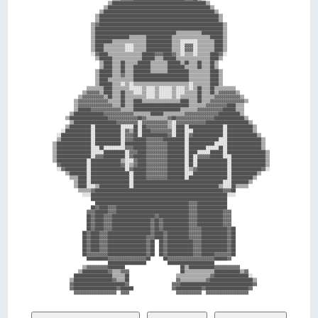
                            ▒▒████████████████████████████████████████████▒▒                            

                          ▒▒████████████████████████████████████████████████▒▒                          

                        ▒▒████████████████████████████████████████████████████▒▒                        

                      ▒▒████████████████████████████████████████████████████████▒▒                      

                      ▒▒████████████████████████████████████████████████████████▒▒                      

                    ▒▒▓▓██████████████████████████████████████████████████████████▒▒                    

                    ▒▒████████████████████████████████████████████████████████████▒▒                    

                    ▒▒██████████████████████████████████████▒▒▒▒▒▒▒▒▒▒▒▒██████████▒▒                    

                    ▒▒████████████████▒▒▒▒▒▒▒▒████████████▒▒▒▒▒▒▒▒▒▒▒▒▒▒▒▒▒▒██████▒▒                    

                    ▒▒████████▒▒▒▒▒▒▒▒▒▒▒▒▒▒▒▒████████████▒▒▒▒░░░░░░░░▒▒▒▒▒▒▒▒████▒▒                    

                    ▒▒████▒▒▒▒▒▒▒▒▒▒░░░░▒▒▒▒▒▒████████████▒▒▒▒░░▓▓▓▓░░▒▒▒▒▒▒▒▒████▒▒                    

                    ▒▒████▒▒▒▒▒▒▒▒▒▒░░░░▒▒▒▒▒▒████████████▒▒▒▒░░▓▓▓▓░░▒▒▒▒▒▒▒▒████▒▒                    

                    ░░▓▓████▒▒▒▒▒▒▒▒▒▒▒▒▒▒▒▒██████▓▓▓▓████▓▓▒▒░░▒▒▒▒░░▒▒▒▒▒▒████▓▓░░                    

                      ▒▒██████▒▒▒▒▒▒▒▒▒▒▒▒▒▒██████▒▒▒▒██████▒▒▒▒▒▒▒▒▒▒▒▒▒▒▒▒████▒▒                      

                        ▒▒████▒▒▒▒██▒▒▒▒▒▒██████▒▒▒▒▒▒▒▒██████▒▒██▒▒▒▒██▒▒▒▒██▒▒                        

                        ▒▒████▒▒▒▒██▒▒▒▒████████▒▒▒▒▒▒▒▒████████▒▒▒▒▒▒██▒▒▒▒██▒▒                        

                      ▒▒██████▒▒▒▒██▒▒▒▒████████▒▒▒▒▒▒▒▒██████████▒▒▒▒▒▒▒▒▒▒████▒▒                      

                      ▒▒██████▒▒▒▒▓▓▒▒▒▒██████████████████████████▒▒▒▒▒▒▒▒▒▒████▒▒                      

                      ▒▒████▒▒▒▒▒▒▒▒▒▒▒▒██████████████████████████▒▒▒▒▒▒▒▒▒▒████▒▒                      

                      ▒▒██████▒▒▒▒░░▒▒░░▒▒▒▒▒▒▒▒▒▒▒▒▒▒▒▒▒▒▒▒▒▒▒▒▒▒░░▒▒▒▒▒▒▒▒████▒▒                      

                  ▒▒▒▒▒▒▒▒████▒▒▒▒▒▒▒▒░░░░░░▒▒░░░░▒▒░░░░░░▒▒░░░░▒▒░░▒▒██▒▒▒▒██▒▒▒▒▒▒▒▒▒▒                

                ▒▒▓▓▓▓▓▓▒▒████▒▒▒▒██▒▒▒▒░░░░▒▒░░░░▒▒░░░░░░▒▒░░░░▒▒▒▒▒▒██▒▒▒▒██▒▒▓▓▓▓▓▓▓▓▒▒              

              ▒▒▓▓▓▓▓▓▓▓▓▓▒▒██▒▒▒▒██▒▒▒▒▒▒▒▒▒▒░░░░▒▒░░░░░░▒▒░░▒▒▒▒▒▒▒▒██▒▒▒▒▒▒▓▓▓▓▓▓▓▓▓▓▓▓▒▒            

            ▒▒▓▓▓▓▓▓▓▓▓▓▓▓▓▓▒▒▒▒▒▒██▒▒▒▒████▒▒▒▒▒▒▒▒▒▒▒▒▒▒▒▒▒▒████▒▒▒▒██▒▒▒▒▓▓▓▓▓▓▓▓▓▓▓▓▓▓▓▓▒▒          

            ▒▒▓▓▓▓▓▓▓▓▓▓▓▓▓▓▓▓▒▒▒▒██▒▒▒▒██████████████████████████▒▒▒▒▒▒▒▒▓▓▓▓▓▓▓▓▓▓████▒▒▒▒            

            ▒▒██████▓▓▓▓▓▓▓▓▓▓▓▓▓▓▒▒▒▒▒▒██████████████████████▒▒▒▒▒▒▒▒▓▓▓▓▓▓▓▓▓▓▓▓██████▒▒▒▒            

          ▒▒██████████████▓▓▓▓▓▓▓▓▓▓▓▓▓▓▒▒▒▒▒▒▒▒██████▒▒▒▒▒▒▒▒▒▒▓▓▓▓▓▓▓▓▓▓▓▓▓▓▓▓██████████▒▒            

        ▒▒██████████████████▓▓▓▓▓▓▓▓▓▓▓▓▓▓██▓▓▒▒▒▒▒▒▒▒▒▒▓▓██▓▓▓▓▓▓▓▓▓▓▓▓▓▓▓▓▓▓██████████████▒▒          

          ▒▒████████████████████▓▓▓▓▓▓▓▓▓▓░░▓▓▓▓▓▓▓▓▓▓▓▓▒▒░░▓▓▓▓▓▓▓▓▓▓▓▓▓▓████████████████████▒▒        

        ▒▒██████████░░████████████░░░░░░██░░██▓▓▓▓▓▓▓▓▓▓▒▒░░████░░████████████████░░████████████▒▒      

      ░░████████████░░████████████░░▓▓▒▒██░░████▓▓▓▓▓▓▓▓▓▓░░████░░░░██████████████░░████████████▒▒      

    ░░██████████████░░████████████░░▓▓▓▓██░░████████████▓▓░░████░░▓▓██████████████░░██████████████▒▒    

    ▒▒██████████████░░████████████░░▓▓▓▓██████▓▓▓▓▓▓▓▓██████████░░██████████████░░░░████████████████▒▒  

  ▒▒████████████████░░████████████░░██████████▓▓▓▓▓▓▓▓▓▓████████░░████████████░░░░░░████████████████▒▒  

  ▒▒████████████████░░░░██░░░░░░░░░░▓▓▓▓██████▓▓▓▓▓▓▓▓▓▓████████░░████████░░░░░░██░░████████████████▒▒  

  ▒▒████████████████░░░░░░██████████░░▓▓▓▓████▓▓▓▓▓▓▓▓▓▓████████░░████░░░░░░██████░░██████████████████▒▒

  ▒▒████████████████░░▓▓▓▓██████████░░▓▓██████▓▓▓▓▓▓▓▓▓▓████████░░██░░▓▓▓▓▓▓██████░░░░████████████████▒▒

  ▒▒██████████████░░██████████████▒▒░░░░▓▓████▓▓▓▓▓▓▓▓▓▓████████░░██░░██████████████░░████████████████▒▒

    ▓▓████████████░░██████████████▓▓░░▒▒▓▓████▓▓▓▓▓▓▓▓▓▓████████░░██░░██████████████░░████████████████▒▒

    ░░▓▓██████████░░████████████████░░▓▓██████▓▓▓▓▓▓▓▓▓▓████████░░▒▒▓▓██████████████░░██████████████▓▓░░

        ▒▒████████░░██████████████████░░██████▓▓▓▓▓▓▓▓▓▓████████░░░░████████████████░░████████████▒▒    

          ▒▒▒▒████░░██████████████████░░██████▓▓▓▓▓▓▓▓▓▓████████░░██████████████████░░██████████▒▒      

            ▒▒████░░██████████████████░░██████████████████████████████████████████░░░░████████▒▒        

            ▒▒████░░░░▒▒██████████████░░████████████████████████████████████████▒▒░░░░██▒▒▒▒▒▒          

              ▒▒▒▒▒▒▓▓████████████████████████████████████████████████████████████▓▓▓▓██                

                ░░░░████████████████████████████████████████████████████████████████░░░░                

                    ████████████████████████████████████████████████████████████████                    

                      ████████████████████████████████████████████▓▓▓▓██████████████                    

                    ██▓▓████▓▓▓▓██████████████████████████████████▓▓▓▓██████████████                    

                  ▓▓▓▓██████▓▓▓▓██████████████████████████████████▓▓▓▓████████████▓▓▓▓                  

                  ██▓▓████▓▓▓▓████████████████████▓▓██████████████▓▓▓▓████████████▓▓▓▓                  

                  ██▓▓████▓▓▓▓██████████████████▓▓██▓▓████████████▓▓▓▓████████████▓▓▓▓                  

                  ██▓▓████▓▓▓▓██████████████████▓▓██▓▓████████████▓▓▓▓████████████▓▓▓▓                  

                  ██▓▓████▓▓▓▓██████████████████▓▓██▓▓████████████▓▓▓▓▓▓████████████▓▓██                

                ██▓▓████▓▓▓▓████████████████████▓▓████▓▓██████████▓▓▓▓▓▓████████████▓▓██                

                ██▓▓████▓▓▓▓██████████████████▓▓▓▓████▓▓██████████▓▓▓▓▓▓████████████▓▓██                

                ██▓▓████▓▓▓▓██████████████████▓▓██  ██▓▓████████████▓▓▓▓████████████▓▓██                

                ██▓▓████▓▓▓▓██████████████████▓▓██  ██▓▓████████████▓▓▓▓████████████▓▓██                

                ██▓▓████▓▓▓▓██████████████████▓▓██  ██▓▓████████████▓▓▓▓████████████▓▓██                

                ██▓▓▓▓▓▓▓▓▓▓██████████████████▓▓██  ██▓▓████████████▓▓▓▓██████▓▓▓▓▓▓▓▓██                

                  ██████████▓▓▓▓▓▓▓▓▓▓▓▓▓▓▓▓▓▓██      ██▓▓▓▓▓▓▓▓▓▓▓▓▓▓▓▓▓▓▓▓▓▓██████▓▓                  

                            ██████████████████          ██████████████████████                          

                ▒▒▓▓▓▓▓▓▓▓▓▓████████                          ██▒▒████████████▓▓▓▓▓▓▓▓▓▓▓▓              

              ▒▒████████████▓▓▒▒▒▒▓▓▓▓                        ██▒▒▒▒▒▒▒▒▒▒▒▒▒▒████████████▒▒▓▓          

            ██████████████████▒▒▒▒▒▒██                      ▒▒▒▒▒▒▒▒▒▒▒▒▒▒▒▒▓▓████████████████░░        

          ▒▒██████████████████▓▓▒▒▒▒██                      ▓▓▒▒▒▒▒▒▒▒▒▒▒▒▓▓████████████████████▒▒      

          ▓▓████████████████████████▓▓                    ▓▓▓▓██████████████████████████████████▓▓      

          ▓▓████████████████████▓▓██████                  ▓▓████████████▓▓████████████████████▓▓        
