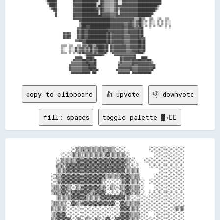
░░██████████                ██████████████████████████░░██▓▓▒▒▒▒▒▒▒▒▒▒▓▓██░░░░████████████████████████████████████████              

  ▒▒████████                ████████████████████████░░░░██▓▓▒▒▒▒▒▒▒▒▒▒▓▓██░░░░████████████████████████████████████████              

    ████████                ████████████████████████░░████▓▓▒▒▒▒▒▒▒▒▒▒▓▓██████████████████████████████████████████▒▒                

    ░░▓▓████                ████████████████████████▓▓▒▒██▓▓▒▒▒▒▒▒▒▒▒▒▓▓██▒▒████████████████████████████████████▓▓░░                

        ▓▓██                ██████████████████████████░░██▓▓▒▒▒▒▒▒▒▒▒▒▓▓██░░████████████████████████████████████░░                  

          ██                ██████████████████████████░░██▓▓▓▓▓▓▓▓▓▓▓▓▓▓██░░██████████████████████████████████                      

          ██                ██████████████████████████████▓▓▓▓▓▓▓▓▓▓▓▓▓▓████████████████████████████████████                        

                            ██████████████████████████████████████████████████████████████▒▒▒▒▒▒██▒▒▒▒    ▒▒▒▒    ░░▒▒    ▒▒▒▒      

                                  ██████████████████████████████████████████████████████▓▓▒▒▓▓▓▓██▒▒░░▒▒  ▒▒░░░░  ▒▒  ▒▒  ▒▒░░░░    

                                  ▒▒████████████████████████████████████████████▓▓▓▓████▓▓▒▒▓▓▓▓██▒▒░░░░  ▒▒░░░░  ▒▒  ▒▒  ▒▒░░░░    

                                  ▒▒▓▓████▓▓▓▓██████████████████████████████████▓▓▓▓████▓▓▒▒▓▓▒▒██▒▒  ▒▒  ▒▒  ▒▒  ░░▒▒░░  ▒▒  ▒▒    

                                ▓▓▓▓██████▓▓▓▓██████████████████████████████████▓▓▓▓██████▓▓▓▓▓▓▓▓██      ░░              ░░  ░░    

                                ██▓▓████▓▓▓▓████████████████████▓▓██████████████▓▓▓▓████████████▓▓██                                

                  ██▓▓██▓▓      ██▓▓████▓▓▓▓██████████████████▓▓██▓▓████████████▓▓▓▓████████████▓▓██                                

                  ██▓▓████      ██▓▓████▓▓▓▓██████████████████▓▓██▓▓████████████▓▓▓▓▓▓██████████▓▓██                                

                  ██▓▓██▓▓      ██▓▓████▓▓▓▓██████████████████▓▓██▓▓████████████▓▓▓▓▓▓██████████▓▓▓▓▓▓                              

                              ▓▓▓▓████▓▓▓▓████████████████████▓▓██▓▓████████████▓▓▓▓▓▓████████████▓▓██                              

                                      ▓▓▓▓████████████████████▓▓██▓▓████████████▓▓▓▓▓▓████████████▓▓██                              

                ▒▒▒▒▒▒  ▒▒▒▒    ▒▒▒▒  ▓▓▓▓▒▒████▒▒▒▒████████▓▓██  ██▓▓████████████▓▓▓▓████████████▓▓██                              

                ▒▒░░    ▒▒░░░░██▒▒▓▓▓▓▓▓▒▒▓▓▒▒██▒▒▓▓▓▓██████▓▓██  ██▓▓████████████▓▓▓▓████████████▓▓██                              

                ▒▒░░    ▒▒░░░░██▒▒▓▓▓▓▓▓▒▒▓▓▒▒██▒▒▓▓▓▓██████▓▓██  ██▓▓████████████▓▓▓▓▓▓████████▓▓▓▓██                              

                ▒▒▒▒▒▒  ▒▒  ▒▒░░▒▒██▒▒██▓▓▓▓▓▓▓▓▒▒▓▓▒▒▓▓▓▓▓▓██░░  ░░██▓▓▓▓▓▓▓▓▓▓▓▓▓▓▓▓▓▓▓▓▓▓████████░░                              

                                  ░░    ░░████████████████▓▓          ██████████████████████                                        

                              ████████    ██████▓▓                          ██▓▓████████████      ██████                            

                            ██▓▓▓▓▓▓▓▓████▓▓▓▓██▓▓██                        ██▓▓██████▓▓██████████▓▓▓▓▓▓████                        

                          ▓▓▓▓▓▓▓▓▓▓▓▓▓▓▓▓██▓▓▓▓▓▓██                      ▒▒██▓▓▓▓▓▓▓▓▓▓██████▓▓▓▓▓▓▓▓▓▓▓▓▓▓▒▒                      

                        ▓▓▓▓▓▓▓▓▓▓▓▓▓▓▓▓▓▓▓▓██▓▓▓▓██                      ██▓▓▓▓▓▓▓▓▓▓▓▓██▓▓▓▓▓▓▓▓▓▓▓▓▓▓▓▓▓▓▓▓▓▓                    

                        ██▓▓▓▓▓▓▓▓▓▓▓▓▓▓▓▓▓▓████████                      ██████████████▓▓▓▓▓▓▓▓▓▓▓▓▓▓▓▓▓▓▓▓▓▓██                    

                        ██▓▓▓▓▓▓▓▓▓▓▓▓▓▓▓▓▓▓▓▓██▓▓▓▓██                  ██▓▓▓▓▓▓▓▓▓▓▓▓██▓▓▓▓▓▓▓▓▓▓▓▓▓▓▓▓▓▓▓▓██                      

copy to clipboard
👍 upvote
👎 downvote
fill: spaces
toggle palette ▓→✊🏽
              ░░▒▒▒▒▒▒▒▒▒▒▒▒▒▒▒▒░░░░          ░░░░░░░░░░░░░░

          ░░░░▒▒▒▒▒▒▒▒▒▒▒▒▒▒▓▓▒▒▒▒▒▒░░          ░░░░░░░░░░░░

        ░░▒▒▒▒▒▒▓▓▓▓▓▓▓▓▓▓▓▓▓▓▓▓▓▓▓▓▒▒░░    ░░░░░░░░░░░░░░░░

        ▒▒▒▒▓▓▓▓▓▓▓▓▓▓▓▓▓▓▓▓▓▓▓▓▓▓▓▓▒▒░░░░    ░░░░░░░░░░░░░░

        ▒▒▒▒▓▓▓▓▓▓▓▓▓▓▓▓▓▓▓▓▓▓▓▓▓▓▓▓▒▒▒▒▒▒        ░░░░░░░░░░

      ░░▒▒▓▓▓▓▓▓▓▓▓▓▓▓▓▓▓▓▓▓▒▒▒▒▒▒▓▓▓▓▒▒▒▒      ░░░░░░░░░░░░

      ░░▒▒▓▓▓▓▓▓▓▓▓▓▓▓▓▓▓▓▒▒░░░░░░▒▒▓▓▒▒▒▒░░  ░░░░░░░░░░░░░░

      ▒▒▒▒▓▓▒▒░░▒▒▓▓▓▓▓▓▓▓▒▒░░▒▒░░▒▒▓▓▒▒▒▒░░    ░░░░░░░░░░░░

      ▒▒▒▒▓▓▒▒▓▓▓▓▓▓▓▓▒▒▓▓▓▓░░░░░░▒▒▓▓▒▒▒▒░░  ░░░░░░░░░░░░░░

        ▒▒▒▒▒▒▓▓▓▓▓▓▒▒▒▒▒▒▓▓▓▓▓▓▓▓▓▓▒▒░░░░░░░░░░░░░░░░░░░░░░

      ▒▒▒▒▒▒░░▓▓▒▒▓▓▓▓▓▓▓▓▓▓▓▓▓▓░░▓▓▒▒▒▒▒▒░░░░░░░░░░░░░░░░░░

      ▒▒▒▒▒▒░░░░░░░░░░░░░░░░░░░░░░▓▓▓▓▒▒▒▒░░░░░░░░░░░░░░▒▒▒▒

      ▒▒▓▓▓▓░░░░░░░░░░░░░░░░░░░░░░▓▓▓▓▒▒▒▒░░░░  ░░░░░░░░░░░░

      ▒▒▓▓▓▓▓▓░░▒▒░░▒▒░░▒▒░░▓▓░░▓▓▓▓▓▓▒▒▒▒░░░░░░░░░░░░░░░░░░
