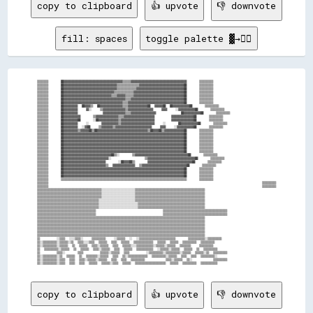
copy to clipboard
👍 upvote
👎 downvote
fill: spaces
toggle palette ▓→✊🏽
▒▒▒▒▒▒▒▒      ██▓▓▓▓▓▓▓▓▓▓▓▓▓▓▓▓▓▓▓▓▓▓▓▓▓▓▓▓▓▓▓▓▓▓▓▓▓▓▓▓▓▓▒▒▒▒▒▒▓▓▓▓▓▓▓▓▓▓▓▓▓▓▓▓▓▓▓▓▓▓▓▓▓▓▓▓▓▓▓▓▓▓▓▓▓▓▓▓      ▒▒▒▒▒▒▒▒▒▒

▒▒▒▒▒▒▒▒      ██▓▓▓▓▓▓▓▓▓▓▓▓▓▓▓▓▓▓▓▓▓▓▓▓▓▓▓▓▓▓▓▓▓▓▓▓▓▓▒▒▒▒▒▒▒▒▒▒▒▒▒▒▒▒▓▓▓▓▓▓▓▓▓▓▓▓▓▓▓▓▓▓▓▓▓▓▓▓▓▓▓▓▓▓▓▓██      ▒▒▒▒▒▒▒▒▒▒

▒▒▒▒▒▒▒▒      ██▓▓▓▓▓▓▓▓▓▓▓▓▓▓▓▓▓▓▓▓▓▓▓▓▓▓▓▓▓▓▓▓▓▓▓▓▓▓▒▒▒▒▒▒▒▒▒▒▒▒▒▒▓▓▓▓▓▓▓▓▓▓▓▓▓▓▓▓▓▓▓▓▓▓▓▓▓▓▓▓▓▓▓▓▓▓██      ▒▒▒▒▒▒▒▒▒▒

▒▒▒▒▒▒▒▒      ██▓▓▓▓▓▓▓▓▓▓▓▓▓▓▓▓▓▓▓▓▓▓▓▓▓▓▓▓▓▓▓▓▓▓▓▓▒▒▒▒▒▒▒▒▒▒▒▒▒▒▓▓▓▓▓▓▓▓▓▓▓▓▓▓▓▓▓▓▓▓▓▓▓▓▓▓▓▓▓▓▓▓▓▓▓▓██      ▒▒▒▒▒▒▒▒▒▒

▒▒▒▒▒▒▒▒      ██▓▓▓▓▓▓▓▓▓▓▓▓▓▓▓▓▓▓▓▓▓▓▓▓▓▓▓▓▓▓▓▓▓▓▒▒▒▒▓▓▓▓▓▓▒▒▒▒▒▒▓▓▓▓▓▓▓▓▓▓▓▓▓▓▓▓▓▓▓▓▓▓▓▓▓▓▓▓▓▓▓▓▓▓▓▓██      ▒▒▒▒▒▒▒▒▒▒

▒▒▒▒▒▒▒▒      ██▓▓▓▓▓▓▓▓▓▓▓▓▓▓▓▓▓▓▓▓▓▓▓▓▓▓▓▓▓▓▓▓▓▓▓▓▓▓▓▓▓▓▓▓▒▒▒▒▓▓▓▓▓▓▓▓▓▓▓▓▓▓▓▓▓▓▓▓▓▓▓▓▓▓▓▓▓▓▓▓▓▓▓▓▓▓██      ▒▒▒▒▒▒▒▒▒▒

▒▒▒▒▒▒▒▒      ██▓▓▓▓▓▓▓▓▓▓▓▓▓▓▓▓▓▓▓▓▓▓▓▓▓▓▓▓▓▓▓▓▓▓▓▓▓▓▓▓▓▓▒▒▒▒▓▓▓▓▓▓▓▓▓▓▓▓▓▓▓▓▓▓▓▓▓▓▓▓▓▓▓▓▓▓▓▓▓▓▓▓▓▓▓▓██      ▒▒▒▒▒▒▒▒▒▒

▒▒▒▒▒▒▒▒      ██▓▓▓▓▓▓▓▓▓▓  ██▓▓▓▓▒▒  ██▓▓▓▓▓▓▓▓▓▓▓▓▓▓▓▓▒▒▒▒▓▓▓▓▓▓▓▓▓▓▓▓▓▓██  ▓▓▓▓▓▓██  ██▓▓▓▓▓▓▓▓▓▓▓▓██      ▒▒▒▒▒▒▒▒▒▒

▒▒▒▒▒▒▒▒      ██▓▓▓▓▓▓▓▓▓▓    ▓▓░░    ▒▒▓▓▓▓▓▓▓▓▓▓▓▓▓▓▓▓▒▒▓▓▓▓▓▓▓▓▓▓▓▓▓▓▓▓▓▓    ▓▓▓▓    ░░▓▓▓▓▓▓▓▓▓▓▓▓██      ▒▒▒▒▒▒▒▒▒▒

▒▒▒▒▒▒▒▒      ██▓▓▓▓▓▓▓▓▓▓            ▓▓▓▓▓▓▓▓▓▓▓▓▓▓▓▓▒▒▒▒▓▓▓▓▓▓▓▓▓▓▓▓▓▓▓▓▓▓            ██▓▓▓▓▓▓▓▓▓▓▓▓██      ▒▒▒▒▒▒▒▒▒▒

▒▒▒▒▒▒▒▒      ██▓▓▓▓▓▓▓▓▓▓▓▓      ▒▒▓▓▓▓▓▓▓▓▓▓▓▓▓▓▓▓▒▒▒▒▓▓▓▓▓▓▓▓▓▓▓▓▓▓▓▓▓▓▓▓▓▓        ▓▓▓▓▓▓▓▓▓▓▓▓▓▓▓▓██      ▒▒▒▒▒▒▒▒▒▒

▒▒▒▒▒▒▒▒      ██▓▓▓▓▓▓▓▓▓▓██      ░░██▓▓▓▓▓▓▓▓▓▓▓▓▓▓▒▒▓▓▓▓▓▓▓▓▓▓▓▓▓▓▓▓▓▓▓▓▓▓▓▓        ▓▓▓▓▓▓▓▓▓▓▓▓▓▓▓▓██      ▒▒▒▒▒▒▒▒▒▒

▒▒▒▒▒▒▒▒      ██▓▓▓▓▓▓▓▓▓▓    ░░      ▓▓▓▓▓▓▓▓▓▓▓▓▒▒▓▓▓▓▓▓▓▓▓▓▓▓▓▓▓▓▓▓▓▓▓▓▓▓    ░░      ██▓▓▓▓▓▓▓▓▓▓▓▓██      ▒▒▒▒▒▒▒▒▒▒

▒▒▒▒▒▒▒▒      ██▓▓▓▓▓▓▓▓▓▓  ░░▓▓██    ▒▒▓▓▓▓▓▓▓▓▒▒▓▓▓▓▓▓▓▓▓▓▓▓▓▓▓▓▓▓▓▓▓▓▓▓▓▓    ▓▓▓▓    ░░▓▓▓▓▓▓▓▓▓▓▓▓██      ▒▒▒▒▒▒▒▒▒▒

▒▒▒▒▒▒▒▒      ██▓▓▓▓▓▓▓▓▓▓▒▒▓▓▓▓▓▓██▒▒██▓▓▓▓▓▓▓▓▓▓▓▓▓▓▓▓▓▓▓▓▓▓▓▓▓▓▓▓▓▓▓▓▓▓▓▓▒▒██▓▓▓▓██▒▒▓▓▓▓▓▓▓▓▓▓▓▓▓▓██      ▒▒▒▒▒▒▒▒▒▒

▒▒▒▒▒▒▒▒      ██▓▓▓▓▓▓▓▓▓▓▓▓▓▓▓▓▓▓▓▓▓▓▓▓▓▓▓▓▓▓▓▓▓▓▓▓▓▓▓▓▓▓▓▓▓▓▓▓▓▓▓▓▓▓▓▓▓▓▓▓▓▓▓▓▓▓▓▓▓▓▓▓▓▓▓▓▓▓▓▓▓▓▓▓▓▓██      ▒▒▒▒▒▒▒▒▒▒

▒▒▒▒▒▒▒▒      ██▓▓▓▓▓▓▓▓▓▓▓▓▓▓▓▓▓▓▓▓▓▓▓▓▓▓▓▓▓▓▓▓▓▓▓▓▓▓▓▓▓▓▓▓▓▓▓▓▓▓▓▓▓▓▓▓▓▓▓▓▓▓▓▓▓▓▓▓▓▓▓▓▓▓▓▓▓▓▓▓▓▓▓▓▓▓██      ▒▒▒▒▒▒▒▒▒▒

▒▒▒▒▒▒▒▒      ██▓▓▓▓▓▓▓▓▓▓▓▓▓▓▓▓▓▓▓▓▓▓▓▓▓▓▓▓▓▓▓▓▓▓▓▓▓▓▓▓▓▓▓▓▓▓▓▓▓▓▓▓▓▓▓▓▓▓▓▓▓▓▓▓▓▓▓▓▓▓▓▓▓▓▓▓▓▓▓▓▓▓▓▓▓▓██      ▒▒▒▒▒▒▒▒▒▒

▒▒▒▒▒▒▒▒      ██▓▓▓▓▓▓▓▓▓▓▓▓▓▓▓▓▓▓▓▓▓▓▓▓▓▓▓▓▓▓▓▓▓▓▓▓▓▓▓▓▓▓▓▓▓▓▓▓▓▓▓▓▓▓▓▓▓▓▓▓▓▓▓▓▓▓▓▓▓▓▓▓▓▓▓▓▓▓▓▓▓▓▓▓▓▓██      ▒▒▒▒▒▒▒▒▒▒

▒▒▒▒▒▒▒▒      ██▓▓▓▓▓▓▓▓▓▓▓▓▓▓▓▓▓▓▓▓▓▓▓▓▓▓▓▓▓▓▓▓▓▓▓▓▓▓▓▓▓▓▓▓▓▓▓▓▓▓▓▓▓▓▓▓▓▓▓▓▓▓▓▓▓▓▓▓▓▓▓▓▓▓▓▓▓▓▓▓▓▓▓▓▓▓██      ▒▒▒▒▒▒▒▒▒▒

▒▒▒▒▒▒▒▒      ██▓▓▓▓▓▓▓▓▓▓▓▓▓▓▓▓▓▓▓▓▓▓▓▓▓▓▓▓▓▓▓▓▓▓▓▓▓▓▓▓▓▓▓▓▓▓▓▓▓▓▓▓▓▓▓▓▓▓▓▓▓▓▓▓▓▓▓▓▓▓▓▓▓▓▓▓▓▓▓▓▓▓▓▓▓▓██      ▒▒▒▒▒▒▒▒▒▒

▒▒▒▒▒▒▒▒      ██▓▓▓▓▓▓▓▓▓▓▓▓▓▓▓▓▓▓▓▓▓▓▓▓▓▓▓▓▓▓▓▓▓▓██▒▒░░      ▒▒▓▓▓▓▓▓▓▓▓▓▓▓▓▓▓▓▓▓▓▓▓▓▓▓▓▓▓▓▓▓▓▓▓▓▓▓▓▓██      ▒▒▒▒▒▒▒▒▒▒

▒▒▒▒▒▒▒▒      ██▓▓▓▓▓▓▓▓▓▓▓▓▓▓▓▓▓▓▓▓▓▓▓▓▓▓▓▓▓▓▓▓░░                ▒▒▓▓▓▓▓▓▓▓▓▓▓▓▓▓▓▓▓▓▓▓▓▓▓▓▓▓▓▓▓▓▓▓▓▓██      ▒▒▒▒▒▒▒▒▒▒

▒▒▒▒▒▒▒▒      ██▓▓▓▓▓▓▓▓▓▓▓▓▓▓▓▓▓▓▓▓▓▓▓▓▓▓▓▓▓▓      ░░██▓▓▓▓██▒▒      ▓▓▓▓▓▓▓▓▓▓▓▓▓▓▓▓▓▓▓▓▓▓▓▓▓▓▓▓▓▓▓▓██      ▒▒▒▒▒▒▒▒▒▒

▒▒▒▒▒▒▒▒      ██▓▓▓▓▓▓▓▓▓▓▓▓▓▓▓▓▓▓▓▓▓▓▓▓▓▓▓▓▓▓▒▒  ▓▓▓▓▓▓▓▓▓▓▓▓▓▓▓▓  ▒▒▓▓▓▓▓▓▓▓▓▓▓▓▓▓▓▓▓▓▓▓▓▓▓▓▓▓▓▓▓▓▓▓██      ▒▒▒▒▒▒▒▒▒▒

▒▒▒▒▒▒▒▒      ██▓▓▓▓▓▓▓▓▓▓▓▓▓▓▓▓▓▓▓▓▓▓▓▓▓▓▓▓▓▓▓▓▓▓▓▓▓▓▓▓▓▓▓▓▓▓▓▓▓▓▓▓▓▓▓▓▓▓▓▓▓▓▓▓▓▓▓▓▓▓▓▓▓▓▓▓▓▓▓▓▓▓▓▓▓▓██      ▒▒▒▒▒▒▒▒▒▒

▒▒▒▒▒▒▒▒      ██▓▓▓▓▓▓▓▓▓▓▓▓▓▓▓▓▓▓▓▓▓▓▓▓▓▓▓▓▓▓▓▓▓▓▓▓▓▓▓▓▓▓▓▓▓▓▓▓▓▓▓▓▓▓▓▓▓▓▓▓▓▓▓▓▓▓▓▓▓▓▓▓▓▓▓▓▓▓▓▓▓▓▓▓▓▓██      ▒▒▒▒▒▒▒▒▒▒

▒▒▒▒▒▒▒▒      ██▓▓▓▓▓▓▓▓▓▓▓▓▓▓▓▓▓▓▓▓▓▓▓▓▓▓▓▓▓▓▓▓▓▓▓▓▓▓▓▓▓▓▓▓▓▓▓▓▓▓▓▓▓▓▓▓▓▓▓▓▓▓▓▓▓▓▓▓▓▓▓▓▓▓▓▓▓▓▓▓▓▓▓▓▓▓██      ▒▒▒▒▒▒▒▒▒▒

▒▒▒▒▒▒▒▒      ▒▒▒▒▒▒▒▒▒▒▒▒▒▒▒▒▒▒▒▒▒▒▒▒▒▒▒▒▒▒▒▒▒▒▒▒▒▒▒▒▒▒▒▒▒▒▒▒▒▒▒▒▒▒▒▒▒▒▒▒▒▒▒▒▒▒▒▒▒▒▒▒▒▒▒▒▒▒▒▒▒▒▒▒▒▒▒▒▒▒      ▒▒▒▒▒▒▒▒▒▒

▒▒▒▒▒▒▒▒                                                                                                      ▒▒▒▒▒▒▒▒▒▒

▒▒▒▒▒▒▒▒                                                                                                      ▒▒▒▒▒▒▒▒▒▒

▒▒▒▒▒▒▒▒▒▒▒▒▒▒▒▒▒▒▒▒▒▒▒▒▒▒▒▒▒▒▒▒▒▒▒▒▒▒▒▒▒▒▒▒▒▒░░░░░░░░░░░░░░░░░░░░░░░░▒▒▒▒▒▒▒▒▒▒▒▒▒▒▒▒▒▒▒▒▒▒▒▒▒▒▒▒▒▒▒▒▒▒▒▒▒▒▒▒▒▒▒▒▒▒▒▒▒▒

▒▒▒▒▒▒▒▒▒▒▒▒▒▒▒▒▒▒▒▒▒▒▒▒▒▒▒▒▒▒▒▒▒▒▒▒▒▒▒▒▒▒▒▒▒▒░░░░░░░░░░░░░░░░░░░░░░░░▒▒▒▒▒▒▒▒▒▒▒▒▒▒▒▒▒▒▒▒▒▒▒▒▒▒▒▒▒▒▒▒▒▒▒▒▒▒▒▒▒▒▒▒▒▒▒▒▒▒

▒▒▒▒▒▒▒▒▒▒▒▒▒▒▒▒▒▒▒▒▒▒▒▒▒▒▒▒▒▒▒▒▒▒▒▒▒▒▒▒▒▒▒▒▒▒░░░░░░░░░░░░░░░░░░░░░░░░▒▒▒▒▒▒▒▒▒▒▒▒▒▒▒▒▒▒▒▒▒▒▒▒▒▒▒▒▒▒▒▒▒▒▒▒▒▒▒▒▒▒▒▒▒▒▒▒▒▒

▒▒▒▒▒▒▒▒▒▒▒▒▒▒▒▒▒▒▒▒▒▒▒▒▒▒▒▒▒▒▒▒▒▒▒▒▒▒▒▒▒▒▒▒░░░░░░░░░░░░░░░░░░░░░░░░░░▒▒▒▒▒▒▒▒▒▒▒▒▒▒▒▒▒▒▒▒▒▒▒▒▒▒▒▒▒▒▒▒▒▒▒▒▒▒▒▒▒▒▒▒▒▒▒▒▒▒

▒▒▒▒▒▒▒▒▒▒▒▒▒▒▒▒▒▒▒▒▒▒▒▒▒▒▒▒▒▒▒▒▒▒▒▒▒▒▒▒▒▒▒▒░░░░░░░░░░░░░░░░░░░░░░░░░░░░▒▒▒▒▒▒▒▒▒▒▒▒▒▒▒▒▒▒▒▒▒▒▒▒▒▒▒▒▒▒▒▒▒▒▒▒▒▒▒▒▒▒▒▒▒▒▒▒

▒▒▒▒▒▒▒▒▒▒▒▒▒▒▒▒▒▒▒▒▒▒▒▒▒▒▒▒▒▒▒▒▒▒▒▒▒▒▒▒▒▒▒▒░░░░░░░░░░░░░░░░░░░░░░░░░░░░▒▒▒▒▒▒▒▒▒▒▒▒▒▒▒▒▒▒▒▒▒▒▒▒▒▒▒▒▒▒▒▒▒▒▒▒▒▒▒▒▒▒▒▒▒▒▒▒

▒▒▒▒▒▒▒▒▒▒▒▒▒▒▒▒▒▒▒▒▒▒▒▒▒▒▒▒▒▒▒▒▒▒▒▒▒▒▒▒▒▒                                ▒▒▒▒▒▒▒▒▒▒▒▒▒▒▒▒▒▒▒▒▒▒▒▒▒▒▒▒▒▒▒▒▒▒▒▒▒▒▒▒▒▒▒▒▒▒

▒▒▒▒▒▒▒▒▒▒▒▒▒▒▒▒▒▒▒▒▒▒▒▒▒▒▒▒▒▒▒▒▒▒▒▒▒▒▒▒▒▒                                ▒▒▒▒▒▒▒▒▒▒▒▒▒▒▒▒▒▒▒▒▒▒▒▒▒▒▒▒▒▒▒▒▒▒▒▒▒▒▒▒▒▒▒▒▒▒

▒▒▒▒▒▒▒▒▒▒▒▒▒▒▒▒▒▒▒▒▒▒▒▒▒▒▒▒▒▒▒▒▒▒▒▒▒▒▒▒▒▒▒▒▒▒▒▒▒▒▒▒▒▒▒▒▒▒▒▒▒▒▒▒▒▒▒▒▒▒▒▒▒▒▒▒▒▒▒▒▒▒▒▒▒▒▒▒▒▒▒▒▒▒▒▒▒▒▒▒▒▒▒▒▒▒▒▒▒▒▒▒▒▒▒▒▒▒▒▒

▒▒▒▒▒▒▒▒▒▒▒▒▒▒▒▒▒▒▒▒▒▒▒▒▒▒▒▒▒▒▒▒▒▒▒▒▒▒▒▒▒▒▒▒▒▒▒▒▒▒▒▒▒▒▒▒▒▒▒▒▒▒▒▒▒▒▒▒▒▒▒▒▒▒▒▒▒▒▒▒▒▒▒▒▒▒▒▒▒▒▒▒▒▒▒▒▒▒▒▒▒▒▒▒▒▒▒▒▒▒▒▒▒▒▒▒▒▒▒▒

▒▒▒▒▒▒▒▒▒▒▒▒▒▒▒▒▒▒▒▒▒▒▒▒▒▒▒▒▒▒▒▒▒▒▒▒▒▒▒▒▒▒▒▒▒▒▒▒▒▒▒▒▒▒▒▒▒▒▒▒▒▒▒▒▒▒▒▒▒▒▒▒▒▒▒▒▒▒▒▒▒▒▒▒▒▒▒▒▒▒▒▒▒▒▒▒▒▒▒▒▒▒▒▒▒▒▒▒▒▒▒▒▒▒▒▒▒▒▒▒

▒▒▒▒▒▒▒▒▒▒▒▒▒▒▒▒▒▒▒▒▒▒▒▒▒▒▒▒▒▒▒▒▒▒▒▒▒▒▒▒▒▒▒▒▒▒▒▒▒▒▒▒▒▒▒▒▒▒▒▒▒▒▒▒▒▒▒▒▒▒▒▒▒▒▒▒▒▒▒▒▒▒▒▒▒▒▒▒▒▒▒▒▒▒▒▒▒▒▒▒▒▒▒▒▒▒▒▒▒▒▒▒▒▒▒▒▒▒▒▒

▒▒▒▒▒▒▒▒▒▒▒▒▒▒▒▒▒▒▒▒▒▒▒▒▒▒▒▒▒▒▒▒▒▒▒▒▒▒▒▒▒▒▒▒▒▒▒▒▒▒▒▒▒▒▒▒▒▒▒▒▒▒▒▒▒▒▒▒▒▒▒▒▒▒▒▒▒▒▒▒▒▒▒▒▒▒▒▒▒▒▒▒▒▒▒▒▒▒▒▒▒▒▒▒▒▒▒▒▒▒▒▒▒▒▒▒▒▒▒▒

▒▒▒▒▒▒▒▒▒▒▒▒▒▒▒▒▒▒▒▒▒▒▒▒▒▒▒▒▒▒▒▒▒▒▒▒▒▒▒▒▒▒▒▒▒▒▒▒▒▒▒▒▒▒▒▒▒▒▒▒▒▒▒▒▒▒▒▒▒▒▒▒▒▒▒▒▒▒▒▒▒▒▒▒▒▒▒▒▒▒▒▒▒▒▒▒▒▒▒▒▒▒▒▒▒▒▒▒▒▒▒▒▒▒▒▒▒▒▒▒

▒▒        ░░▒▒▒▒  ░░░░▒▒▒▒░░    ▒▒▒▒▒▒▒▒▒▒    ░░▒▒▒▒▒▒  ░░  ░░▒▒▒▒▒▒▒▒▒▒▒▒▒▒▒▒▒▒▒▒▒▒▒▒▒▒      ▒▒▒▒▒▒▒▒▒▒▒▒░░▒▒▒▒▒▒▒▒▒▒  

▒▒░░▒▒▒▒▒▒▒▒▒▒░░▒▒▒▒▒▒░░▒▒  ▒▒▒▒░░░░▒▒▒▒  ▒▒▒▒▒▒  ▒▒▒▒  ▒▒▒▒▒▒  ▒▒▒▒▒▒▒▒▒▒▒▒▒▒  ▒▒▒▒▒▒  ▒▒▒▒▒▒  ▒▒▒▒▒▒▒▒▒▒  ▒▒▒▒▒▒▒▒▒▒  

▒▒░░▒▒▒▒▒▒▒▒▒▒░░▒▒▒▒▒▒  ▒▒  ▒▒▒▒▒▒  ▒▒▒▒░░▒▒▒▒▒▒  ▒▒▒▒  ▒▒▒▒▒▒░░░░▒▒▒▒▒▒▒▒▒▒▒▒░░▒▒▒▒▒▒░░▒▒▒▒▒▒  ▒▒▒▒▒▒▒▒    ▒▒▒▒▒▒▒▒▒▒  

▒▒  ▒▒▒▒▒▒▒▒▒▒░░▒▒▒▒▒▒  ▒▒  ▒▒▒▒▒▒  ▒▒▒▒░░▒▒▒▒▒▒  ▒▒▒▒  ▒▒▒▒▒▒  ▒▒▒▒▒▒▒▒▒▒▒▒  ░░▒▒▒▒▒▒░░▒▒▒▒▒▒  ▒▒▒▒▒▒  ▒▒  ▒▒▒▒▒▒▒▒▒▒  

▒▒        ▒▒▒▒░░      ▒▒▒▒        ▒▒▒▒▒▒░░▒▒▒▒▒▒  ▒▒▒▒        ░░▒▒▒▒▒▒▒▒▒▒░░▒▒▒▒▒▒▒▒▒▒░░▒▒▒▒▒▒  ▒▒▒▒▒▒░░▒▒  ▒▒▒▒▒▒▒▒▒▒  

▒▒░░▒▒▒▒▒▒▒▒▒▒░░▒▒  ▒▒▒▒▒▒  ▒▒  ▒▒▒▒▒▒▒▒░░▒▒▒▒▒▒  ▒▒▒▒  ▒▒░░▒▒▒▒▒▒▒▒▒▒▒▒▒▒  ▒▒▒▒▒▒▒▒▒▒░░▒▒▒▒▒▒  ▒▒▒▒  ▒▒▒▒  ▒▒▒▒▒▒▒▒▒▒░░

▒▒░░▒▒▒▒▒▒▒▒▒▒░░▒▒▒▒  ▒▒▒▒  ▒▒▒▒░░▒▒▒▒▒▒░░▒▒▒▒▒▒  ▒▒▒▒  ▒▒▒▒  ▒▒▒▒▒▒▒▒▒▒          ▒▒▒▒░░▒▒▒▒▒▒  ▒▒░░          ▒▒▒▒▒▒▒▒▒▒

copy to clipboard
👍 upvote
👎 downvote