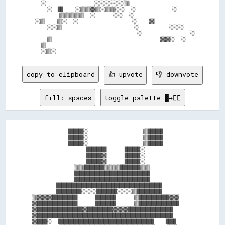
    ░░                ░░░░░░░░░░░░▒▒                    

      ░░  ██    ░░▒▒▒▒▓▓▒▒░░▒▒▒▒░░░░  ░░            ░░  

          ▒▒▒▒▒▒▒▒▒▒  ░░      ░░░░  ░░                  

  ░░▒▒    ▒▒░░  ░░                  ░░    ▓▓            

      ░░░░▒▒                        ░░          ░░░░░░  

                                    ░░                ░░

      ▒▒                                    ▓▓▓▓░░  ░░  

    ▒▒                                                  

copy to clipboard
👍 upvote
👎 downvote
fill: spaces
toggle palette ▓→✊🏽
            ██████░░                  ▒▒██████          

            ██████░░                  ▒▒██████          

            ██████░░                  ▒▒██████          

                  ████████      ██████░░                

                  ██████▓▓      ██████░░                

                  ██████▓▓      ██████░░                

              ▒▒▒▒████████▒▒▒▒▒▒████████▒▒▒▒            

              ██████████████████████████████            

              ██████████████████████████████            

        ██████████████████████████████████████████      

        ██████████░░░░░░████████░░░░░░▒▒██████████      

▒▒▓▓▓▓▓▓██████████      ████████      ▒▒████████████▓▓▓▓

▓▓████████████████      ████████      ▒▒████████████████

▓▓██████████████████▓▓██████████▓▓▓▓▓▓██████████████████

▓▓██████████████████████████████████████████████████████

▓▓████░░  ██████████████████████████████████████    ████
