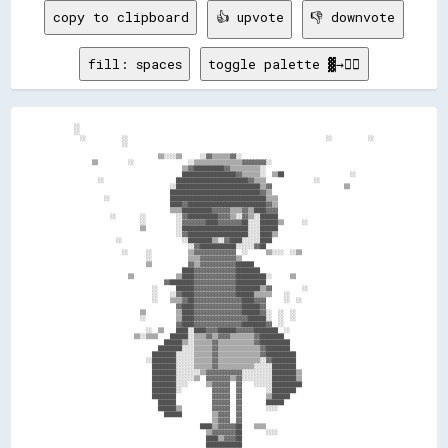
copy to clipboard
👍 upvote
👎 downvote
fill: spaces
toggle palette ▓→✊🏽
░░                                                                                                  

░░                                                                                                  

  ░░            ░░                                                                  ░░            ░░

                ░░                                                                                  

                            ▒▒░░░░▒▒      ░░▓▓▒▒▒▒▒▒▓▓░░                                            

      ▒▒          ░░                  ░░▒▒▒▒▒▒▒▒▒▒▒▒▒▒▒▒▓▓▓▓▓▓▓▓░░                                  

                                    ▒▒▓▓██████████▓▓▒▒▒▒▒▒▒▒▒▒░░                                    

                                    ██████████████████▓▓▒▒▒▒▒▒░░  ▒▒██                      ░░      

        ░░                        ████████████████████████▓▓▒▒▒▒                ░░                  

                                ░░████████████████████████████▒▒▓▓                        ▒▒        

                                ██████████████████████████████▓▓▒▒                                  

          ░░                    ████████████████████████████████▒▒▒▒                                

                                ████▓▓██████████████████████████▓▓▒▒                                

                                ▒▒▒▒██████████▓▓▓▓▓▓▒▒▒▒▓▓▒▒████▓▓▓▓                                

            ░░        ░░          ░░▓▓██████████▓▓▓▓▒▒░░▓▓▒▒░░██████                                

                      ░░          ░░▓▓▓▓▓▓▓▓████▓▓▓▓▓▓▓▓██░░░░██████▒▒      ░░                      

                      ▒▒          ░░██████████████████████░░░░██████                                

                                  ░░▓▓████████████████████░░░░████▒▒                                

              ░░                    ░░████████▒▒░░▓▓████░░░░░░████                                  

                                      ░░▓▓████████████░░░░░░▓▓██                                    

                ░░      ░░            ▒▒▓▓▓▓▓▓▓▓▓▓▓▓▓▓  ░░      ▒▒░░░░  ░░▒▒                        

                        ░░            ▒▒▒▒▓▓▓▓▓▓▓▓▓▓▓▓▒▒                                            

                        ▒▒            ▓▓▒▒▓▓▓▓▓▓▓▓▓▓▓▓██████                                        

                                    ████▓▓▓▓▓▓▓▓▓▓▓▓▓▓████████                                      

                  ▒▒              ▒▒████▓▓▓▓▓▓▓▓▓▓▓▓▓▓██████████░░      ▒▒                          

                              ▓▓████████▓▓▓▓▓▓▓▓▓▓▓▓▓▓██████████                                    

                          ░░      ██████▓▓▓▓▓▓▓▓▓▓▓▓▓▓████████▒▒▓▓          ░░                      

                          ░░    ░░▓▓████▓▓▓▓▓▓▓▓▓▓▓▓▓▓██████▒▒▒▒▒▒    ░░                            

                          ░░    ▒▒▒▒▓▓██▓▓▓▓▓▓▓▓▓▓▓▓▓▓▓▓████▓▓▓▓      ░░  ░░                        

                                  ▓▓████▓▓▓▓▓▓▓▓▓▓▓▓▓▓▓▓██████▓▓                                    

                      ▒▒          ▒▒████▓▓▓▓▓▓▓▓▓▓▓▓▓▓▓▓██████▓▓░░  ░░  ░░                          

                      ░░          ▒▒████▓▓▓▓▓▓▓▓▓▓▓▓▓▓▓▓▓▓██████░░  ░░  ░░                          

                                  ▓▓████▓▓▓▓▓▓▓▓▓▓▓▓▓▓▓▓████████▓▓  ░░                              

                        ░░  ▒▒    ████░░████▓▓▓▓██████▓▓▓▓▓▓████████  ░░                            

                    ▒▒░░▒▒▒▒    ██████░░▒▒▒▒▓▓▒▒▓▓▓▓▒▒▒▒▒▒▒▒▓▓████████                              

                              ██████▒▒░░▒▒▒▒▒▒▓▓▒▒▒▒▒▒▒▒▒▒▒▒▓▓██████████                            

                            ████████░░░░▒▒▒▒▒▒▓▓▒▒▒▒▒▒▒▒▒▒▒▒▒▒▓▓████████                            

                          ████████░░░░░░▒▒▒▒▒▒▓▓▒▒▒▒▒▒▒▒▒▒▒▒▒▒▓▓██████████                          

                        ░░████████░░░░░░▒▒▒▒▒▒▓▓▒▒▒▒▒▒▒▒▒▒▒▒▒▒░░▓▓████████                          

                          ████████░░░░░░▒▒▒▒▒▒▓▓▒▒▒▒▒▒▒▒▒▒▒▒░░░░░░████████                          

                          ████████░░░░░░░░▒▒▓▓▓▓▓▓▓▓▓▓▓▓░░░░░░░░░░████████▒▒                        

                          ████████░░░░░░▒▒  ▓▓▓▓▓▓▓▓▒▒▓▓░░░░░░░░░░████████▒▒                        

                          ████████░░░░      ▒▒▓▓▓▓▓▓  ▓▓    ░░░░░░██████████                        

                          ████████░░          ▓▓▓▓▓▓  ▓▓        ░░████████                          

                          ████████            ▓▓▓▓▓▓  ▓▓        ▒▒██████                            

                            ██████            ▓▓▓▓▓▓  ▓▓        ██████                              

                            ██████▒▒          ▓▓▓▓▓▓  ▓▓        ░░░░                                

                              ██████          ▒▒▓▓▓▓  ▓▓                                            

                                              ▒▒▓▓▓▓  ▓▓                                            

                                          ████▒▒▓▓▓▓▓▓██    ▒▒▒▒                                    

                                            ▒▒▓▓▓▓▓▓▓▓██        ░░░░                                

                                            ████▒▒▓▓▓▓██                                            

                                            ████████████                                            
