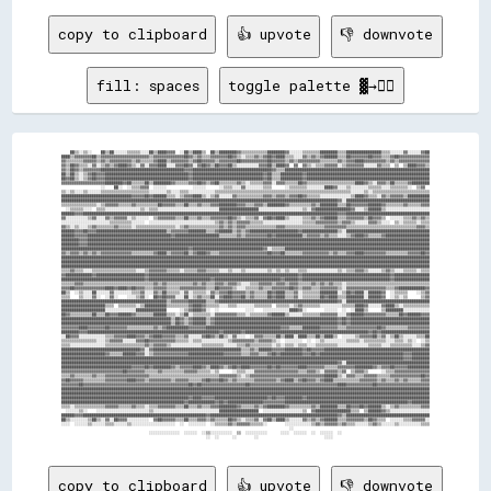
copy to clipboard
👍 upvote
👎 downvote
fill: spaces
toggle palette ▓→✊🏽
    ██▒▒░░▒▒░░    ██▒▒██░░░░░░▒▒▒▒▒▒░░░░██▒▒████▓▓▓▓  ░░██▒▒████▒▒  ██▒▒████████▓▓▒▒▒▒▒▒▒▒▒▒▒▒████████▓▓░░░░░░▒▒▒▒▒▒▒▒████████▒▒▒▒████████████████▒▒▒▒░░░░░░▓▓░░░░░░▓▓██
████▒▒▓▓▓▓▓▓▓▓██▒▒▓▓▓▓▓▓▓▓▓▓▓▓▓▓▓▓▓▓▓▓▓▓▒▒▓▓▓▓▓▓▓▓▓▓▓▓▓▓██▓▓▒▒▓▓▒▒▒▒▓▓▓▓▓▓▓▓██▓▓▒▒░░▒▒▒▒▓▓▒▒▓▓██▓▓████▒▒▒▒░░░░▓▓▒▒▓▓▒▒▓▓██████▒▒▒▒██▓▓▓▓▓▓▓▓██▓▓▓▓▒▒▒▒▓▓██▓▓▓▓▓▓▓▓▓▓▓▓▓▓
▓▓▒▒▒▒▒▒▒▒▓▓▓▓▓▓▒▒▓▓▒▒▓▓▓▓▓▓▓▓▓▓▒▒▓▓▒▒▒▒▒▒▓▓████▒▒▓▓▓▓▓▓▓▓▒▒▓▓██▓▓▓▓▓▓▒▒▓▓▓▓▓▓▓▓██▓▓▓▓▓▓▓▓▓▓▓▓██▓▓▓▓▓▓▒▒▓▓▒▒▓▓▓▓▓▓▓▓▓▓▒▒▒▒▒▒▒▒▓▓▒▒▓▓▓▓████▓▓▓▓▓▓▓▓▓▓▒▒▓▓▒▒▓▓▓▓▓▓▓▓▓▓▓▓▓▓
▓▓▒▒██▓▓▒▒▒▒░░▓▓░░▒▒▓▓▒▒▓▓████▓▓▒▒░░▓▓░░▓▓▓▓████░░░░▓▓▓▓██▓▓░░▓▓██▓▓▒▒██▓▓▓▓██▒▒░░░░░░░░░░▓▓▓▓██▒▒████▓▓  ▓▓  ▓▓▒▒░░▒▒▒▒▓▓▓▓▓▓░░▒▒▓▓▓▓▓▓▓▓░░░░░░▓▓▒▒▒▒  ▒▒  ▒▒████▓▓▓▓▒▒
▓▓▒▒██▓▓▒▒▓▓▓▓▓▓▓▓██████████████████████████████████████▓▓▓▓████████████████████████████████████▓▓▒▒▒▒██████████████████████████████████████████████████████████████████
██▒▒██▒▒░░▒▒▓▓██▓▓▓▓██████████████████████████████████████▓▓████████████████████████████████▓▓██▒▒▒▒██████████▓▓████████████████████████████████████████████████████████
██▓▓██▒▒░░▒▒▓▓██▓▓▓▓██████████████████████████████████████▓▓████████████████████████████████▓▓██▒▒▒▒██████████▓▓████████████████████████████████████████████████████████
▓▓▓▓▓▓▓▓▓▓▓▓▓▓▓▓▓▓▓▓████████▓▓██▒▒▒▒▒▒██▒▒████████▓▓▒▒▒▒▒▒▓▓▓▓██▓▓▒▒▓▓██▒▒▒▒▒▒▒▒▓▓▒▒░░▒▒▒▒▒▒▓▓▓▓░░▓▓▓▓▒▒▒▒▒▒██▓▓▒▒▒▒▒▒▒▒▒▒▒▒▒▒▒▒▒▒▒▒▒▒████▓▓▒▒░░▓▓▓▓▒▒██▒▒▒▒▒▒▓▓████████
                  ░░    ██░░  ░░▒▒▒▒▓▓▓▓  ░░░░░░            ░░░░░░      ░░▒▒▒▒░░░░▓▓░░░░░░░░▒▒▒▒      ░░▒▒▒▒▒▒▒▒░░░░░░░░████▓▓░░░░▒▒░░░░░░░░▒▒▒▒▒▒░░░░▒▒▒▒▒▒▒▒░░  ▒▒▓▓  
▒▒░░▒▒░░░░▒▒░░░░░░▒▒▒▒▒▒▒▒▒▒▒▒▒▒▒▒▒▒▒▒▒▒░░░░░░░░▒▒░░░░▒▒▒▒░░░░░░░░░░░░▒▒▒▒▒▒▒▒▒▒▒▒▒▒▒▒▒▒▒▒▒▒▒▒▒▒▒▒▒▒▒▒▒▒▒▒▒▒▒▒▒▒▒▒▒▒▒▒▒▒▒▒▒▒▒▒▒▒▒▒▒▒░░░░░░▒▒░░▒▒▒▒▒▒▒▒▒▒▒▒▒▒▒▒▒▒▒▒▒▒▒▒▒▒
████████████████████████████████▓▓▓▓▓▓██▓▓██████▒▒▒▒░░▒▒▓▓▓▓████▒▒░░▒▒▓▓░░░░░░▓▓▒▒▒▒▒▒▒▒▒▒▒▒▓▓▓▓▒▒▓▓▓▓▒▒▓▓▓▓██▓▓▒▒▒▒▒▒░░░░░░░░░░░░░░▒▒████▓▓▒▒▒▒░░▓▓▒▒▓▓▓▓▓▓▒▒██████████
██████████████████████████████████████████████████████████████████████████████████████████████████████████████████████████████▓▓░░██████████████████████████████████████
▒▒▒▒▒▒▒▒▒▒▒▒▒▒▒▒░░▒▒▓▓▓▓▓▓▒▒▒▒▒▒▓▓▒▒▒▒▒▒▒▒▒▒██▓▓▓▓▓▓▒▒▒▒██▒▒▒▒▓▓▒▒▒▒▓▓▓▓████████▓▓▓▓▒▒▒▒▓▓▓▓▒▒████████▓▓▒▒▒▒▒▒▒▒▒▒▓▓▒▒████████▒▒▒▒██▓▓▓▓▓▓▓▓██████▓▓▒▒▒▒▒▒▒▒▓▓▒▒▒▒▒▒▓▓▓▓
  ░░▒▒▒▒▒▒░░░░  ▒▒▒▒░░░░░░░░░░░░░░░░▒▒░░▒▒▒▒░░░░░░░░░░░░░░░░░░░░░░░░░░░░██████████████████░░░░░░░░░░░░░░░░░░░░▒▒░░▓▓████████████████▓▓░░░░▒▒██████▒▒░░░░░░░░░░░░░░░░░░░░
██████▓▓▓▓████████████████████████████████████████████████████████████████████████████████████████████████████████████████████▓▓▓▓██████████████████████████████████████
▓▓░░░░░░░░░░▒▒▓▓░░░░▓▓▒▒▓▓▓▓▓▓░░▒▒░░░░░░  ▒▒▓▓▓▓▓▓▓▓▒▒▒▒██▒▒▒▒▓▓▒▒▒▒▓▓▓▓▓▓▓▓██▓▓▒▒░░▒▒▒▒▓▓░░▓▓██▓▓████▒▒░░░░░░▒▒▒▒▓▓▒▒▓▓██████▒▒▒▒▓▓▓▓▓▓▓▓▒▒██▓▓▓▓▒▒  ░░░░░░▒▒▒▒▓▓▒▒▓▓▒▒
░░░░░░░░░░░░░░░░░░░░░░▒▒▒▒▒▒▒▒▒▒░░░░░░  ░░░░░░░░░░░░░░░░░░░░░░░░░░░░░░▒▒▓▓▒▒▓▓▒▒▓▓▓▓▓▓▒▒▒▒▒▒░░░░░░░░░░░░░░░░░░▒▒▒▒▒▒▓▓▓▓▓▓▓▓▓▓▒▒▓▓▓▓▒▒░░░░░░▓▓▓▓▒▒░░░░  ▒▒░░▒▒▒▒▒▒░░▒▒▒▒
▓▓▒▒░░▒▒░░░░▒▒▓▓▒▒▒▒▒▒▒▒▓▓▒▒▒▒▒▒░░▒▒▒▒▒▒▒▒▒▒▒▒▒▒▒▒▒▒░░▒▒▓▓▒▒▒▒▒▒▒▒▒▒▒▒▒▒▓▓▒▒▓▓▒▒▓▓▓▓▒▒▒▒▒▒▒▒▒▒▒▒▒▒▓▓▓▓▒▒▒▒▒▒▒▒▒▒▒▒▒▒▒▒▒▒▓▓▓▓▓▓▓▓▓▓▒▒▒▒▒▒▒▒▒▒▒▒▒▒▒▒▒▒▒▒▒▒▒▒▒▒▒▒▒▒▒▒▓▓▓▓▒▒
██████▓▓▓▓██▓▓▓▓████████████████████████████████▒▒▓▓▓▓▓▓▓▓████████▒▒▒▒▓▓██████▒▒▓▓▒▒▓▓██████████████████████▓▓████████████████▒▒░░██████████████████████████████████████
██████▓▓▓▓▓▓██████████████████████████████████████▓▓████████████████████▒▒▒▒▒▒▒▒▓▓▒▒▓▓▓▓▓▓▓▓▓▓██▓▓████████████▒▒▓▓▓▓▓▓▒▒▓▓▒▒▒▒░░░░▒▒▓▓████▓▓▒▒▒▒▒▒▓▓████████████████████
████████▓▓▓▓████████████████████████████████████████████████████████████████████████████████████████████████████████████████████████████████████████████████████████████
████████▓▓▓▓████████████████████████████████████████████████████████████████████████████████████████████████████████████████████████████████████████████████████████████
██████████████████████████████████████████████████████████▓▓████████████████████████████████▓▓░░▒▒▒▒▒▒██████████████████████████████████████████████████████████████████
▓▓▒▒▓▓▓▓▒▒▓▓▒▒▓▓▒▒▓▓▓▓▓▓▓▓▓▓▓▓▓▓▒▒▒▒▒▒▒▒▒▒▓▓████▒▒▓▓▓▓▓▓██▒▒▓▓████▓▓▒▒▒▒▓▓▓▓▓▓▓▓▓▓▓▓▓▓▓▓▓▓▓▓▓▓██▓▓▓▓██▒▒▒▒▒▒▒▒▓▓▓▓▓▓▓▓▓▓▓▓▒▒▓▓▒▒▒▒▓▓▓▓████▓▓▓▓▓▓▓▓▓▓▒▒▒▒▒▒▒▒▒▒▓▓▓▓▓▓██▓▓
████████████████████████████████████████████████████████████████████████████████████████████████████████████████████████████████████████████████████████████████████████
████████████████████████████████████████████████████████████████████████████████████████████████████████████████████████████████████████████████████████████████████████
████████████████████████████████████████████████████████████████████████████████████████████████████████████████████████████████████████████████████████████████████████
▒▒▒▒▓▓▒▒▒▒░░░░▒▒▒▒▒▒▒▒▒▒▒▒▒▒▒▒▒▒▒▒░░░░▒▒▓▓▓▓▓▓▓▓▒▒▒▒▒▒░░▒▒▒▒▒▒▓▓▓▓▒▒▒▒▒▒░░░░▒▒░░░░▒▒░░░░░░░░░░▒▒░░▒▒░░▒▒░░░░▒▒▒▒░░░░░░░░░░░░░░▒▒░░▒▒▒▒▓▓▓▓▒▒░░░░░░▒▒▓▓▒▒░░░░▒▒▒▒▒▒░░▒▒▒▒
▓▓████████████▓▓██████████████████████▓▓████████████████████████████████████████████████████████████████████▓▓████████████████████████████████████████▓▓████████████████
██████████████████████████████████████▓▓████████████████████████████▓▓██████████████████████████████▓▓██████▓▓████████████████████████████████████████▓▓████████████████
▒▒▒▒▒▒▓▓▓▓▒▒▒▒▒▒▒▒▒▒▒▒▒▒▒▒▒▒▒▒▒▒▒▒▒▒▒▒▒▒▒▒▓▓▒▒▓▓▒▒▒▒▒▒▒▒▒▒▒▒▓▓▒▒▓▓▒▒▒▒▓▓▓▓▒▒▓▓▓▓▒▒░░░░▒▒▒▒▓▓▓▓▓▓▒▒▓▓▓▓▒▒▓▓▓▓▒▒▒▒▒▒▓▓▒▒▓▓▒▒▓▓▒▒▒▒░░▒▒▒▒▒▒▒▒▒▒▒▒▒▒▒▒▒▒▒▒▒▒▒▒▒▒▒▒▒▒▒▒▒▒▒▒▒▒
▓▓▓▓██▓▓▓▓▓▓▓▓▓▓▓▓▓▓████▓▓████▓▓██▓▓▓▓▒▒▒▒▓▓▓▓▓▓▒▒▒▒▒▒▓▓▓▓▓▓▓▓▓▓▓▓▒▒▒▒██▓▓▓▓▓▓▒▒░░░░▒▒▒▒▒▒▓▓▒▒▒▒▓▓▓▓▓▓▓▓██▓▓▒▒▓▓▓▓▒▒▒▒▓▓▓▓▓▓▓▓▒▒░░▓▓▓▓▓▓▓▓▓▓▓▓▓▓▓▓▓▓▒▒▒▒▓▓████████████▓▓
██▒▒  ░░▒▒░░░░██░░░░░░▓▓░░░░░░░░▒▒▒▒▓▓░░░░▓▓▒▒██▒▒▒▒▒▒░░▓▓░░▒▒▒▒▒▒░░▓▓▒▒▓▓▓▓██▓▓▓▓▓▓▒▒▓▓▒▒▒▒▒▒██▓▓████▒▒▒▒▓▓░░▒▒▒▒▒▒▒▒████████░░▒▒██▓▓████░░██████▓▓  ░░▒▒▒▒▒▒    ░░▒▒▓▓
▒▒▒▒    ▒▒░░░░▓▓░░  ░░▓▓░░    ░░░░▒▒▓▓░░  ██▓▓██▓▓▓▓░░░░██░░▒▒▓▓▒▒▒▒██░░▓▓████▓▓▓▓██▒▒▓▓▒▒▒▒▒▒██▓▓████▒▒▒▒▓▓░░▒▒▒▒▒▒▒▒██▓▓████▒▒▒▒████████░░██████▓▓  ░░▒▒░░▒▒      ▒▒▓▓
████████████████████████████████████████████████▒▒▓▓▓▓▓▓▓▓████████▒▒▒▒▓▓██████████████████████████████████████████████████████▓▓░░██████████████████████████████████████
████████████████████▒▒▒▒  ▒▒▒▒▒▒▒▒░░▒▒██████████▒▒▒▒▒▒▒▒▒▒▓▓████▓▓▒▒▒▒▒▒░░░░▒▒▒▒░░░░░░░░▒▒▒▒▒▒▒▒  ▒▒▒▒▒▒░░▒▒▓▓▒▒▒▒▒▒▒▒░░░░░░░░░░▒▒▒▒▒▒████▓▓░░░░░░▓▓████▒▒░░▒▒▒▒▒▒▒▒▒▒▒▒
████████████████████░░░░░░░░░░░░░░██████████████      ░░▒▒▓▓████▓▓░░  ░░            ░░░░    ░░░░░░░░░░░░████▓▓░░        ░░░░░░  ░░  ░░████▒▒      ▒▒████████░░░░░░░░░░░░
██▓▓▒▒▒▒▒▒▒▒▒▒██▒▒▒▒██▓▓▓▓██████▓▓▒▒▒▒▒▒▒▒██████▒▒▒▒░░▒▒██░░▒▒▒▒▒▒▒▒░░▓▓▓▓▓▓▓▓▓▓▒▒▒▒░░▒▒▒▒▒▒▒▒▓▓██████▒▒░░░░░░▒▒▒▒▒▒▒▒▓▓▓▓▓▓▓▓░░░░▓▓██████▓▓▓▓▓▓▓▓▓▓▒▒▒▒▒▒██▓▓██████▓▓▓▓
██████████████████████████████████████████████████▒▒██▓▓▒▒▓▓██████▒▒▓▓████████████████████████████████████████████████████████▓▓██▓▓████████████████████████████████████
██████████████████████████████████████████████████▒▒██▓▓▒▒▓▓██████▒▒▓▓████████████████████████████████████████████████████████▓▓██▓▓████████████████████████████████████
▓▓▓▓▓▓▓▓████▓▓▓▓▓▓▓▓██▓▓▓▓▓▓▓▓▒▒▒▒▒▒▒▒▒▒▒▒▓▓▒▒▓▓██████████▓▓▓▓▓▓▓▓██████████████████████████████████▓▓▓▓▒▒▒▒▒▒████████▓▓▓▓▓▓▓▓▒▒▒▒▓▓▓▓▓▓▓▓▓▓▓▓▓▓██▓▓▒▒▒▒▒▒▒▒▒▒▓▓▓▓▓▓▓▓▓▓
████████▓▓▓▓████████████████████████████████████████████████████████████▓▓████████▓▓████████████████████████████████████████████████████████▓▓██▓▓██████████████████████
░░██▓▓▓▓░░░░░░░░░░░░▒▒▒▒▓▓▓▓▓▓████▓▓▓▓▒▒▓▓████▓▓▓▓▓▓▒▒▒▒▓▓░░░░░░▓▓██▓▓▒▒██▒▒░░▓▓░░░░  ░░▓▓▓▓▒▒▒▒▒▒██▒▒████░░████▒▒▒▒██▒▒████▒▒  ░░░░░░▒▒▓▓▓▓▓▓██▒▒▓▓░░▒▒██▒▒░░░░░░▒▒▒▒██
▒▒▒▒▒▒▒▒▒▒▒▒▒▒▒▒░░░░▒▒▓▓▓▓▓▓░░░░░░▓▓▓▓██▓▓▓▓▓▓▓▓▓▓▓▓▒▒▒▒▒▒░░▒▒▒▒░░░░░░░░░░░░▒▒▓▓▓▓▓▓▓▓▓▓▒▒▓▓▓▓▓▓▒▒░░  ░░░░░░░░  ░░  ░░▒▒░░░░░░░░░░▒▒▒▒▒▒░░▒▒▒▒▒▒▒▒▒▒░░░░▒▒▒▒░░▒▒░░  ░░▒▒
▒▒▒▒░░░░░░░░░░░░░░░░▒▒▒▒▒▒▒▒▒▒▒▒▒▒▒▒▒▒▓▓▒▒▓▓▓▓▓▓▒▒░░░░░░░░░░░░░░▒▒▒▒▒▒▒▒▒▒░░░░░░▒▒▒▒▓▓▒▒▒▒▒▒▒▒▒▒░░▒▒░░▒▒▒▒░░▒▒▒▒░░░░▒▒▒▒▒▒▒▒▒▒░░░░░░░░░░░░░░▒▒▒▒▒▒░░░░▒▒▒▒▒▒▒▒▒▒░░░░▒▒▓▓
████████████████████████████████████▓▓░░▓▓████████████████████████████████████████▒▒▒▒▓▓▒▒██████▓▓▓▓▓▓████████▓▓██▓▓▓▓▓▓████████████████████████████████████████████████
████████████████████▓▓▒▒▒▒▒▒██████▓▓▓▓░░▒▒▓▓▓▓▓▓▓▓▓▓▓▓▓▓▓▓████████████████▓▓▓▓▓▓▓▓▒▒▒▒▓▓▓▓▒▒▒▒▓▓██▓▓██████████▓▓▓▓██▓▓██████████████████████████████████████▓▓▓▓████████
████████████████████████████████████████████████████████████████████████████████████████████████████████████████████████████████████████████████████████████▓▓▓▓████████
██████████████████████████████████████████████████████████████████████████████████████████████████████████████████████████████▓▓░░██████████████████████████████████████
████████████████████████████████▓▓▓▓▓▓██▓▓████████▓▓▒▒▓▓▓▓▓▓████▓▓▒▒████▓▓▒▒▓▓██▓▓████▓▓▓▓▓▓▓▓██▓▓██▓▓▓▓▓▓▓▓████▓▓▓▓▓▓▓▓▒▒▒▒▒▒▓▓▓▓▓▓▓▓████████▓▓▒▒▓▓▓▓██▓▓▓▓▓▓██████████
▓▓▓▓▓▓▓▓▓▓▓▓▓▓▓▓▓▓▓▓▓▓▓▓▓▓▓▓██▓▓▓▓▓▓▓▓▒▒▒▒▒▒▓▓▒▒▒▒▒▒▒▒▒▒▓▓▓▓▓▓▒▒▒▒▒▒░░▒▒      ░░▒▒▒▒░░░░▓▓▓▓▓▓▓▓▓▓▓▓▓▓▓▓▓▓▓▓▒▒▒▒▓▓▓▓▒▒░░▓▓▓▓▓▓▒▒▓▓  ▒▒▓▓▓▓▒▒      ░░▒▒▒▒▓▓▓▓▓▓▓▓▓▓▓▓▓▓▓▓
▒▒▒▒▓▓▒▒▒▒▒▒▒▒▓▓▒▒▒▒▓▓▓▓▓▓▓▓▓▓▓▓▓▓▓▓▓▓▓▓▒▒▒▒▒▒▒▒▒▒▒▒▒▒▒▒▒▒▒▒▒▒▒▒▒▒▒▒▒▒▒▒▓▓▓▓▓▓▓▓▒▒░░▒▒▓▓▓▓▓▓▓▓▓▓▓▓▓▓▓▓▓▓▓▓▓▓▓▓▓▓▓▓▓▓▓▓▓▓██████▒▒░░▓▓▓▓▒▒▒▒▓▓▓▓▓▓▒▒▒▒▒▒▓▓▓▓▓▓▓▓▓▓▓▓▓▓██▓▓
▓▓██▓▓▓▓▓▓▒▒▒▒▒▒▒▒▒▒▓▓▓▓▓▓▓▓▓▓████▓▓▓▓▒▒▓▓▓▓▓▓▓▓▓▓▒▒▓▓▓▓▓▓▒▒▒▒▒▒▓▓██▓▓▓▓██▓▓▒▒▓▓▒▒▒▒▒▒▒▒▓▓▓▓▓▓▓▓▓▓▒▒▓▓████▒▒▓▓██▓▓▓▓▒▒▓▓████▒▒▒▒▒▒▒▒▒▒▒▒▓▓▓▓▓▓▓▓▒▒▓▓▒▒▒▒▓▓▒▒▓▓▒▒▒▒▒▒▓▓▓▓
▓▓▓▓▓▓▓▓██▓▓▓▓▓▓▓▓▓▓▓▓▓▓▓▓▓▓▓▓▓▓▓▓▓▓▓▓▓▓▓▓▓▓▓▓▓▓▓▓▓▓▓▓▓▓▓▓██▓▓██▓▓▓▓▓▓▓▓▓▓▓▓▓▓▓▓▓▓▓▓██▓▓▓▓▓▓▓▓▓▓▓▓▓▓▓▓▓▓▓▓▓▓▓▓▓▓▓▓▓▓▓▓▓▓▓▓▓▓▓▓████▓▓▓▓▓▓▓▓▓▓▓▓██▓▓▓▓▓▓▓▓▓▓▓▓▓▓▓▓▓▓▓▓▓▓▓▓
████████████████████████████████████████████████████████████████████████████████████████████████████████████████████████████████████████████████████████████████████████
████████████████████████████████████████████████████████████████████████████████████████████████████████████████████████████████████████████████████████████████████████
██████████████████████████████████████████████████████████▓▓████▓▓▓▓▓▓████████████████████████▓▓██▓▓▓▓████████▓▓████████████████████████████████████████████████████████
████████████████████████████████████████████████████████▓▓████████████▓▓██▓▓████████████████▓▓▓▓▓▓▓▓▓▓████████████████████████████████████████████████████████▓▓████████
▒▒▒▒░░▒▒▒▒▒▒▒▒▒▒▒▒▒▒▓▓▓▓▓▓▒▒▒▒▒▒▓▓▒▒▒▒░░▒▒▒▒▓▓▓▓▓▓▓▓▒▒▒▒██▒▒▒▒▓▓▒▒▒▒▓▓▓▓████████▓▓▒▒▒▒▒▒▓▓▒▒▓▓████████▓▓▒▒▒▒▒▒▒▒▒▒▓▓▒▒████████▒▒▒▒██▓▓▓▓██▓▓██████▒▒░░▒▒▓▓▒▒▒▒▒▒▒▒▒▒▓▓▓▓
  ░░░░░░▒▒░░    ░░░░░░░░░░░░░
copy to clipboard
👍 upvote
👎 downvote