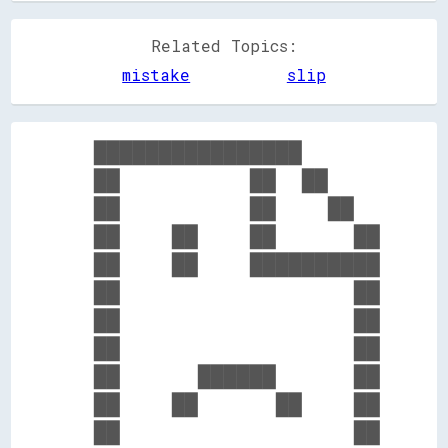
Related Topics:
mistake
slip
  ████████████████      

  ██          ██  ██    

  ██          ██    ██  

  ██    ██    ██      ██

  ██    ██    ██████████

  ██                  ██

  ██                  ██

  ██                  ██

  ██      ██████      ██

  ██    ██      ██    ██

  ██                  ██
