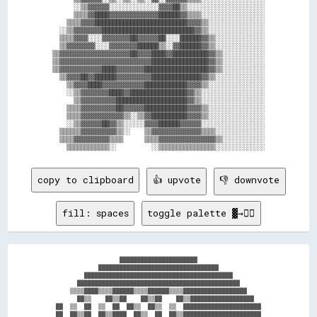
      ░░▒▒▓▓▓▓▓▓░░░░░░░░░░░░░░▓▓▓▓██▒▒░░░░░░░░░░░░░░░░░░░░░░

      ▒▒▒▒▓▓████▓▓▓▓▓▓▓▓▓▓▓▓▓▓██████▓▓▒▒▒▒░░░░░░░░░░░░░░░░░░

    ▒▒▒▒▓▓▓▓██████████████████████████▓▓▓▓▒▒░░░░░░░░░░░░░░░░

  ░░▒▒▓▓▓▓▓▓▓▓██████████████████████████▓▓▒▒░░░░░░░░░░░░░░░░

  ▒▒▒▒▓▓▓▓░░░░▓▓▓▓▓▓▓▓██▓▓▓▓▓▓██░░░░██████▓▓▒▒░░░░░░░░░░░░░░

  ▒▒▓▓▓▓▓▓▓▓░░░░▓▓▓▓▓▓▓▓██████▒▒░░▓▓██████▓▓▒▒░░░░░░░░░░░░░░

▒▒▓▓▓▓▓▓▓▓▓▓▓▓▓▓▓▓▓▓▓▓██▓▓▓▓████▓▓██████████▓▓▒▒░░░░░░░░░░░░

▒▒▓▓▓▓▓▓▓▓▓▓▓▓▓▓▓▓▓▓▓▓▓▓▓▓▓▓████████████████▓▓▒▒░░░░░░░░░░░░

▒▒▓▓▓▓▓▓▓▓▓▓▓▓████▓▓▓▓▓▓▓▓██████████████████▓▓▒▒░░░░░░░░░░░░

  ▒▒▓▓▓▓██▓▓██████▓▓▓▓▓▓▓▓▓▓██████████████▓▓▒▒░░░░░░░░░░░░░░

    ▒▒▓▓▓▓████▓▓▓▓▓▓▓▓▓▓▓▓████████████▓▓▓▓▒▒░░░░░░░░░░░░░░░░

    ░░▒▒▓▓▓▓▓▓▓▓████▓▓████████████████▓▓▒▒░░░░░░░░░░░░░░░░░░

      ▒▒▓▓▓▓▓▓▓▓▓▓████████████████████▓▓▒▒░░░░░░░░░░░░░░░░░░

    ▒▒▒▒▓▓▓▓▓▓▓▓▓▓██▓▓▓▓▓▓████████████▓▓▓▓▒▒░░░░░░░░░░░░░░░░

    ▒▒▒▒▓▓▓▓▓▓▓▓▓▓▓▓▒▒░░▒▒▓▓██████████▓▓▓▓▒▒░░░░░░░░░░░░░░░░

    ░░▒▒▓▓▓▓▓▓██▓▓▒▒░░░░░░▓▓▓▓██████▓▓▓▓▓▓░░░░░░░░░░░░░░░░░░

  ▒▒▒▒▒▒▓▓▓▓▓▓▓▓▓▓▒▒░░    ▒▒▓▓▓▓▓▓▓▓▓▓▓▓▓▓▒▒▒▒░░░░░░░░░░░░░░

  ▒▒▒▒▓▓▓▓▓▓▓▓▓▓▒▒▒▒      ▒▒▒▒▓▓▓▓▓▓▓▓▓▓▓▓▓▓▓▓▒▒░░░░░░░░░░░░

copy to clipboard
👍 upvote
👎 downvote
fill: spaces
toggle palette ▓→✊🏽
                    ██████████████████████                    

              ██████████████████████████████████              

          ██████████████████████████████████████████          

        ██████████████████████████████████████████████        

      ▒▒▒▒████▒▒▒▒██████▒▒▒▒██████▒▒▒▒██████████████████      

        ██▒▒    ██▒▒██    ██▒▒██    ██▒▒██████████████████    

  ██  ▒▒  ██  ▒▒  ██  ██▒▒  ██▒▒  ▒▒  ██████████████████████  

  ██  ██▒▒██  ██▒▒████  ██▒▒  ██  ██▒▒██████████████████████  
