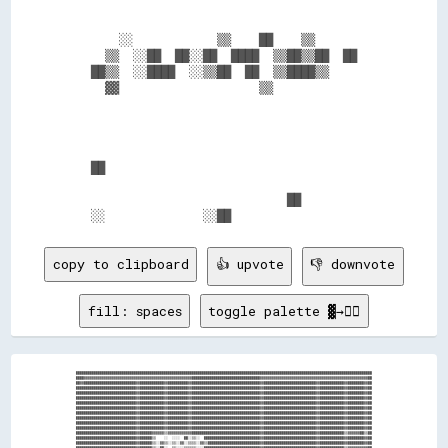
      ░░            ▒▒    ██    ▒▒        

    ▒▒  ░░██  ██░░██  ████  ▒▒██▒▒██  ██  

  ██▒▒  ░░████  ░░▒▒██  ██  ▒▒████▒▒      

    ▓▓                    ▒▒              

  ██                                      

                              ██          

copy to clipboard
👍 upvote
👎 downvote
fill: spaces
toggle palette ▓→✊🏽
████████████████████████████████████████████████████████████████████████████████████████████████████████████████████████████████████████████████████
████▓▓▓▓▓▓▓▓▓▓▓▓▓▓▓▓▓▓▓▓▓▓▓▓▓▓▓▓▓▓▓▓▓▓▓▓▓▓▓▓▓▓▓▓▓▓▓▓▓▓▓▓▓▓██████████████████████████████████▓▓▓▓▓▓▓▓▓▓▓▓▓▓▓▓▓▓▓▓▓▓▓▓▓▓▓▓▓▓▓▓▓▓▓▓▓▓▓▓▓▓▓▓▓▓▓▓▓▓▓▓▓▓██
██▓▓██████████████████████████▓▓████████████▓▓██████████▓▓██████████████████████████████████▓▓██████████████████████████▓▓████████████▓▓████████▓▓██
██████████████████████████████▓▓████████████▓▓██████████▓▓██████████████████████████████████▓▓██████████████████████████▓▓████████████▓▓████████▓▓██
██████████████████████████████▓▓████████████▓▓██████████▓▓██████████████████████████████████▓▓██████████████████████████▓▓████████████▓▓████████▓▓██
██████████████████████████████▓▓████████████▓▓██████████▓▓██████████████████████████████████▓▓██████████████████████████▓▓████████████▓▓████████▓▓██
██████████████████████████████▓▓████████████▓▓██████████▓▓██████████████████████████████████▓▓██████████████████████████▓▓████████████▓▓████████▓▓██
██████████████████████████████▓▓████████████▓▓██████████▓▓██████████████████████████████████▓▓██████████████████████████▓▓████████████▓▓████████▓▓██
██████████████████████████████▓▓████████████▓▓██████████▓▓██████████████████████████████████▓▓██████████████████████████▓▓████████████▓▓████████▓▓██
██████████████████████████████▓▓████████████▓▓██████████▓▓██████████████████████████████████▓▓██████████████████████████▓▓████████████▓▓████████▓▓██
██████████████████████████████▓▓████████████▓▓██████████▓▓██████████████████████████████████▓▓██████████████████████████▓▓████████████▓▓████████▓▓██
██████████████████████████████▓▓████████████▓▓██████████▓▓██████████████████████████████████▓▓██████████████████████████▓▓████████████▓▓████████▓▓██
██████████████████████████████▓▓██████▓▓▓▓▓▓▒▒▓▓▓▓▓▓▓▓▓▓▓▓██████████████████████████████████▓▓██████████████████████████▓▓████████████▒▒▓▓▓▓▓▓██▒▒██
██████████████████████████████▓▓██████▒▒    ░░  ░░░░  ██░░▒▒░░  ████████████████████████████▓▓██████████████████████████▓▓████████████▓▓████████▓▓██
██████████████████████████████▓▓██████▒▒░░▓▓▒▒░░▒▒░░▓▓░░▒▒▒▒░░▓▓▒▒██████████████████████████▓▓██████████████████████████▓▓████████████▓▓████████▓▓██
██████████████████████████████▓▓██████▒▒░░██░░  ▒▒░░░░▒▒▒▒▒▒░░░░████████████████████████████▓▓██████████████████████████▓▓████████████▒▒▓▓▓▓▓▓▓▓▓▓██
██▓▓██████████████████████████▓▓██████▓▓  ░░▒▒▒▒▒▒░░▓▓▒▒░░▒▒▒▒▒▒▓▓██████████████████████████▓▓██████████████████████████▓▓████████████▓▓████████▓▓██
██████████████████████████████▓▓████████████▓▓████▓▓████▓▓██████████████████████████████████▓▓██████████████████████████▓▓████████████▓▓████████▓▓██
████▓▓▓▓▓▓▓▓▓▓▓▓▓▓▓▓▓▓▓▓▓▓▓▓▓▓▒▒▓▓▓▓▓▓▓▓▓▓▓▓▒▒▓▓▓▓▓▓▓▓▓▓▓▓████████▓▓████████████████████████▓▓▓▓▓▓▓▓▓▓▓▓▓▓▓▓▓▓▓▓▓▓▓▓▓▓▓▓▒▒▓▓▓▓▓▓▓▓▓▓▓▓▒▒▓▓▓▓▓▓▓▓▓▓██
██████████████████████████████▓▓████████████▓▓████▓▓████▒▒████████████▓▓▓▓▓▓▓▓██████████████▓▓██████████████████████████▓▓████████████▓▓████████▓▓██
██████████████████████████████▓▓████████████▓▓████▓▓████▓▓██▓▓▓▓████████████████████████████▓▓██████████████████████████▓▓████████████▓▓████████▓▓██
████▓▓▓▓▓▓▓▓▓▓▓▓▓▓▓▓▓▓▓▓▓▓▓▓▓▓▓▓▓▓▓▓▓▓▓▓▓▓▓▓▓▓▓▓▓▓▓▓▓▓▓▓▓▓▓▓████▓▓████▓▓▒▒░░░░██████████████▓▓▓▓▓▓▓▓▓▓▓▓▓▓▓▓▓▓▓▓▓▓▓▓▓▓▓▓▓▓▓▓▓▓▓▓▓▓▓▓▓▓▓▓▓▓▓▓▓▓▓▓▓▓██
██████████████████████████████▓▓████████████▓▓████▓▓████▓▓██▓▓▓▓▓▓████▓▓▒▒██▒▒▓▓████████████▓▓██████████████████████████▓▓████████████▓▓████████▓▓██
██▓▓██████████████████████████▓▓████████████▓▓████▓▓████▓▓██▓▓▓▓▓▓██████▓▓▓▓▓▓▓▓▓▓██████████▓▓██████████████████████████▓▓████████████▓▓████████▓▓██
██████████████████████████████▓▓████████████▓▓████▓▓████▓▓██▓▓▒▒████████▓▓██▓▓██▓▓▓▓████████▓▓██████████████████████████▓▓████████████▓▓████████▓▓██
██████████████████████████████▓▓████████████▓▓████▓▓████▓▓████▒▒████▓▓▓▓██▓▓██▓▓██▓▓████████▓▓██████████████████████████▓▓████████████▓▓████████▓▓██
██████████████████████████████▓▓████████████▓▓████▓▓████████▓▓▒▒██████████░░▒▒▓▓████████████████████████████████████████▓▓████████████▓▓████████▓▓██
██████████████████████████████▓▓████████████▓▓████▓▓████████▒▒  ▒▒▒▒▓▓▒▒▒▒  ▒▒▒▒████████████▓▓██████████████████████████▓▓████████████▓▓████████▓▓██
██████████████████████████████▓▓████████████▓▓████▓▓████████▒▒  ▒▒▒▒  ▒▒▒▒  ▒▒▒▒████████████▓▓██████████████████████████▓▓████████████▓▓████████▓▓██
██████████████████████████████▓▓████████████▓▓████▓▓██████████▒▒▒▒▒▒  ▒▒▒▒  ████████████████▓▓██████████████████████████▓▓████████████▓▓████████▓▓██
██████████████████████████████▓▓████████████▓▓████▓▓████████████▒▒▒▒░░▒▒▒▒██████████████████░░░░████████████████████████▓▓████████████▓▓████████▓▓██
██████████████████████████████▓▓████████████▓▓████▓▓████▓▓██████████████████████████████████░░██▓▓██▓▓████▓▓████████████▓▓████████████▓▓████████▓▓██
██████████████████████████████▓▓████████████▓▓████▓▓████▓▓██████████████████████████████████░░░░  ░░  ░░▒▒░░▓▓  ░░██████▓▓████████████▓▓████████▓▓██
██████████████████████████████▓▓████████████▓▓████████▓▓▓▓▓▓██████▓▓▓▓▓▓▓▓▓▓██████████▓▓████░░▓▓  ██░░██░░▓▓░░░░████████▓▓████████████▓▓████████▓▓██
██████████████████████████████▓▓████████▓▓▓▓▓▓▓▓▓▓▓▓▓▓████████▓▓██▓▓▓▓▓▓▓▓▓▓▓▓████▓▓████▓▓██▓▓██████████████████████████▓▓████████████▓▓████████▓▓██
████████████████████████████▓▓▓▓░░██▓▓▓▓▓▓▓▓▓▓▓▓▓▓██████████▒▒████▓▓▓▓▓▓▓▓▓▓████▒▒██████▓▓██▓▓██████████████████████████▓▓████████████▓▓████████▓▓██
██████████████████████████▓▓████░░██████▓▓██████████████████▒▒████▓▓▓▓▓▓▓▓▓▓▓▓██▒▒████████▓▓████████████████████████████▓▓████████████▓▓██▓▓████▓▓██
██▓▓████████████████▓▓▓▓██████████▓▓████████████████████▓▓▓▓▒▒▓▓██▓▓▓▓▓▓▓▓▓▓▓▓████████████▓▓████████████████████████████▓▓██▓▓████████▓▓████████▓▓██
████▓▓▓▓▓▓▓▓▓▓▓▓▓▓▓▓██▓▓▓▓██████████████████████▓▓▓▓▓▓▓▓██▓▓████▓▓▓▓▓▓▓▓▓▓▓▓▓▓██▓▓▓▓██████▓▓▓▓▓▓▓▓▓▓▓▓▓▓▓▓▓▓▓▓▓▓▓▓▓▓▓▓▓▓▓▓▓▓▓▓▓▓▓▓▓▓▓▓▓▓▓▓▓▓▓▓▓▓▓▓██
████████████████████▓▓▓▓▓▓████▓▓████████████████████████▓▓▓▓████▓▓▓▓▓▓▓▓▓▓▓▓▓▓▓▓▓▓▓▓████▓▓▓▓▓▓██████▓▓██████████████████████████████████████████████
████████████████████░░██▓▓██░░░░████████████████████████▓▓██████▓▓██▓▓▓▓▓▓▓▓▓▓▓▓████████████████████████████████████████████████████████████████████
████████████████████████████░░▓▓██████████████████████████  ████▓▓▓▓██████▓▓▓▓▓▓██░░██████████▓▓████████████████████████████████████████████████████
████████████████▓▓██████▓▓██▓▓████████████████████████▓▓▒▒▒▒██▓▓▓▓▓▓▓▓▓▓▓▓▓▓▓▓▓▓██▒▒▒▒████████▓▓████████████████████████████████████████████████████
██████████████▓▓████████▓▓██▓▓████████████████████  ████  ████▓▓▓▓▓▓▓▓▓▓▓▓▓▓▓▓▓▓▓▓██▒▒▒▒██████████  ████████████████████████████████████████████████
████████████████████████▓▓████████████████████████▒▒▓▓▒▒▒▒████▓▓▓▓▓▓▓▓▓▓▓▓▓▓▓▓▓▓▓▓████  ████████▒▒  ████████████████████████████████████████████████
████████████▓▓████████████████▓▓██████████████████████  ████▓▓▓▓▓▓▓▓▓▓▓▓▓▓▓▓▓▓▓▓▓▓████▒▒▓▓██████▒▒  ████████████████████████████████████████████████
██████████▓▓██████        ████▓▓██████████████████▓▓▓▓██████▓▓▓▓▓▓▓▓▓▓▓▓▓▓▓▓▓▓▓▓▓▓▓▓██░░▓▓████████  ████████████████████████████████████████████████
████████▓▓▓▓████▒▒        ▒▒██▓▓██████████████████▓▓▓▓██████▓▓▓▓▓▓▓▓▓▓▓▓▓▓▓▓▓▓▓▓▓▓▓▓██████████████░░████████████████████████████████████████████████
████████▓▓██████    ▓▓  ▓▓  ██▓▓██████████████████▓▓▓▓▓▓▓▓▓▓▓▓▓▓▓▓▓▓▓▓▓▓▓▓▓▓▓▓▓▓▓▓▓▓████████████████████████████████████████████████████████████████
████████▓▓██████      ░░░░▒▒██████████████████████  ██████▓▓▓▓▓▓▓▓▓▓▓▓▓▓▓▓▓▓▓▓▓▓▓▓▓▓▓▓██████████▒▒  ████████████████████████████████████████████████
████████▓▓████▒▒░░  ▒▒  ░░  ██████████████████████  ████▓▓▓▓▓▓▓▓▓▓▓▓▓▓▓▓▓▓▓▓▓▓▓▓▓▓▓▓▓▓▓▓▓▓▓▓████▒▒  ████████████████████████████████████████████████
████████▓▓████▒▒██░░▒▒▒▒░░▓▓▓▓████████████████████  ████▓▓▓▓▓▓▓▓▓▓▓▓▓▓▓▓▓▓▓▓▓▓▓▓▓▓▓▓▓▓▓▓▓▓██████▒▒  ████████████████████████████████████████████████
████████▓▓████▒▒▒▒▒▒████▒▒▒▒████▓▓████████████████  ████▓▓▓▓▓▓▓▓██████▓▓▓▓▓▓▓▓████▓▓▓▓▓▓▓▓▓▓████▒▒  ████████████████████████████████████████████████
████████████▓▓▓▓▓▓▓▓░░▓▓▓▓▓▓▓▓▓▓██████████████████  ████▓▓▓▓▓▓▓▓▓▓▓▓▓▓██████▓▓▓▓▓▓▓▓▓▓▓▓▓▓▓▓████▒▒  ████████████████████████████████████████████████
████████▓▓▓▓▓▓▓▓▓▓▓▓  ▓▓▓▓▓▓▓▓▓▓▓▓▓▓██████████████  ████▓▓▓▓▓▓▓▓▓▓▓▓██▓▓▓▓▓▓▓▓▓▓▓▓▓▓▓▓▓▓▓▓▓▓████▒▒  ████████████████████████████████████████████████
████░░▓▓▓▓▓▓▓▓▓▓▓▓▓▓  ▓▓▓▓▓▓▓▓▓▓██  ██████████████  ██▓▓▓▓▓▓▓▓▓▓▓▓▓▓████▓▓▓▓▓▓▓▓▓▓▓▓▓▓▓▓▓▓██████▒▒  ████████████████████████████████████████████████
████  ▓▓▓▓████▓▓▓▓░░  ▓▓▓▓████████████████████████  ████▓▓▓▓▓▓▓▓▓▓▓▓██████▓▓▓▓▓▓▓▓▓▓▓▓▓▓████████▒▒  ████████████████████████████████████████████████
████▓▓████████▓▓▓▓░░  ▓▓▓▓████████████████████████░░████▓▓▓▓▓▓▓▓▓▓▓▓██████▓▓▓▓▓▓▓▓▓▓▓▓██████████▒▒  ████████████████████████████████████████████████
████████████████▓▓░░  ▓▓▓▓████████████████████████░░██████▓▓▓▓▓▓▓▓████████████▓▓████████████████▒▒  ████████████████████████████████████████████████
██████████████▓▓▓▓░░▓▓▓▓▓▓████████████████████████  ████████████████████████████████████████████▒▒  ████████████████████████████████████████████████
████████████████▓▓▓▓██▓▓▓▓████████████████████████  ██████▓▓████████████████▓▓▓▓████▓▓▓▓████████▒▒  ████████████████████████████████████████████████
██████████████▓▓▓▓▓▓▓▓▓▓▓▓▓▓██████████████████████  ████▓▓▓▓████▓▓▓▓████████▓▓▓▓████▓▓▓▓████████▒▒  ████████████████████████████████████████████████
██████████████▓▓▓▓██████▓▓▓▓██████████████████████  ████▓▓▓▓████▓▓██████████▓▓▓▓████▓▓▓▓████████▒▒  ████████████████████████████████████████████████
██████████████▓▓▓▓████████▓▓██████████████████████  ████▓▓██████▓▓████████████▓▓██████▓▓▓▓██████▒▒  ████████████████████████████████████████████████
██████████████░░██████████░░██████████████████████  ████▓▓████▓▓▓▓████████████▓▓██████▓▓▓▓██████▒▒  ████████████████████████████████████████████████
██████████████▒▒██████████▒▒▓▓████████████████████  ██▓▓▓▓████▓▓████████████████▓▓████▓▓▓▓██████▒▒  ████████████████████████████████████████████████
██████████████████████████████████████████████████  ██▓▓████▓▓▓▓████████████████▓▓████▓▓▓▓██████▒▒  ████████████████████████████████████████████████
████████████▒▒▓▓█