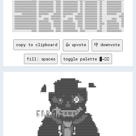
░░▒▒▒▒▒▒▒▒▒▒▒▒▒▒▒▒▒▒░░▒▒▒▒▒▒▒▒▒▒▒▒░░▒▒▒▒░░▒▒▒▒▒▒▒▒▒▒▒▒░░▒▒░░▒▒▒▒▒▒▒▒▒▒░░▒▒░░░░▒▒▒▒▒▒▒▒▒▒▒▒░░

░░▒▒▒▒▒▒▒▒▒▒▒▒▒▒▒▒▒▒░░▒▒▒▒▒▒▒▒▒▒▒▒░░▒▒▒▒░░▒▒▒▒▒▒▒▒▒▒▒▒░░▒▒░░▒▒▒▒▒▒▒▒▒▒░░▒▒░░░░▒▒▒▒▒▒▒▒▒▒▒▒░░

░░▒▒▒▒▒▒▒▒▒▒▒▒▒▒▒▒▒▒░░▒▒▒▒▒▒▒▒▒▒▒▒░░▒▒▒▒░░▒▒▒▒▒▒▒▒▒▒▒▒░░▒▒░░▒▒▒▒▒▒▒▒▒▒░░▒▒░░░░▒▒▒▒▒▒▒▒▒▒▒▒░░

░░▒▒▒▒▒▒▒▒▒▒▒▒▒▒▒▒▒▒░░▒▒▒▒▒▒▒▒▒▒▒▒░░▒▒▒▒░░▒▒▒▒▒▒▒▒▒▒▒▒░░▒▒░░▒▒▒▒▒▒▒▒▒▒░░▒▒░░░░▒▒▒▒▒▒▒▒▒▒▒▒░░

░░▒▒▒▒▒▒▒▒▒▒▒▒▒▒▒▒▒▒░░▒▒▒▒▒▒▒▒▒▒▒▒░░▒▒▒▒░░▒▒▒▒▒▒▒▒▒▒▒▒░░▒▒░░▒▒▒▒▒▒▒▒▒▒░░▒▒░░░░▒▒▒▒▒▒▒▒▒▒▒▒░░

░░░░░░░░▒▒▒▒▒▒▒▒▒▒▒▒░░▒▒▒▒▒▒▒▒░░░░▒▒▒▒▒▒░░▒▒▒▒▒▒▒▒░░░░▒▒▒▒░░▒▒▒▒▒▒▒▒▒▒░░▒▒░░░░▒▒▒▒▒▒▒▒░░░░▒▒

░░▒▒▒▒▒▒▒▒▒▒▒▒▒▒▒▒▒▒░░▒▒░░░░░░░░▒▒▒▒▒▒▒▒░░▒▒░░░░░░░░▒▒▒▒▒▒░░▒▒▒▒▒▒▒▒▒▒░░▒▒░░░░░░░░░░░░░░▒▒▒▒

░░▒▒▒▒▒▒▒▒▒▒▒▒▒▒▒▒▒▒░░░░░░▒▒▒▒░░▒▒▒▒▒▒▒▒░░░░░░▒▒▒▒░░▒▒▒▒▒▒░░▒▒▒▒▒▒▒▒▒▒░░▒▒░░░░░░░░▒▒▒▒░░░░▒▒

░░▒▒▒▒▒▒▒▒▒▒▒▒▒▒▒▒▒▒░░▒▒▒▒▒▒▒▒░░░░▒▒▒▒▒▒░░▒▒▒▒▒▒▒▒░░░░▒▒▒▒░░▒▒▒▒▒▒▒▒▒▒░░▒▒░░░░▒▒▒▒▒▒▒▒░░░░▒▒

░░▒▒▒▒▒▒▒▒▒▒▒▒▒▒▒▒▒▒░░▒▒▒▒▒▒▒▒▒▒░░▒▒▒▒▒▒░░▒▒▒▒▒▒▒▒▒▒░░▒▒▒▒░░▒▒▒▒▒▒▒▒▒▒░░▒▒▒▒░░▒▒▒▒▒▒▒▒▒▒░░▒▒

░░▒▒▒▒▒▒▒▒▒▒▒▒▒▒▒▒▒▒░░▒▒▒▒▒▒▒▒▒▒░░▒▒▒▒▒▒░░▒▒▒▒▒▒▒▒▒▒░░▒▒▒▒░░▒▒▒▒▒▒▒▒▒▒░░▒▒░░░░▒▒▒▒▒▒▒▒▒▒░░▒▒

░░▒▒▒▒▒▒▒▒▒▒▒▒▒▒▒▒▒▒░░▒▒▒▒▒▒▒▒▒▒░░░░▒▒▒▒░░▒▒▒▒▒▒▒▒▒▒░░░░▒▒░░▒▒▒▒▒▒▒▒▒▒░░▒▒░░░░▒▒▒▒▒▒▒▒▒▒░░░░

copy to clipboard
👍 upvote
👎 downvote
fill: spaces
toggle palette ▓→✊🏽
                                                      ████████████████████████                                                      

                                                ██▓▓▓▓████████████████████████▓▓▓▓▓▓                                                

                                            ▓▓▓▓████████████████████████████████████▓▓▓▓                                            

                                          ████████████████████████████████████████                  ████████                        

                          ██▒▒            ░░██████████████████████████████████████                  ████████▒▒                      

                        ▓▓████            ░░██████████████████████████████████████                  ██████████▓▓                    

                      ▓▓██████            ░░██████████████████████████████████████▓▓▓▓▓▓▓▓▓▓▓▓▓▓                                    

                      ████████              ████████████████████████████████████████████████████                                    

                    ▒▒████████            ░░████████████████████████████████████████████████████▒▒                                  

                    ░░  ░░  ░░    ▓▓▓▓██▓▓▓▓████████████████████████████████████████████████████▓▓                                  

                                  ████████████████████████████████████████████████▓▓████████████▓▓                                  

                                  ████████████████████████▓▓████████████▓▓████▓▓██▓▓▓▓██████████▓▓                                  

                                  ████████▓▓▓▓██████████████████████████▓▓▓▓██░░░░▓▓▓▓▓▓▓▓██████▓▓                                  

                                  ██████▓▓▓▓▓▓▓▓██▓▓▓▓▓▓██████████████████▓▓░░▒▒▒▒░░▓▓▓▓▓▓▓▓████▓▓                                  

                                  ██████▓▓▓▓▓▓▓▓▓▓██  ▓▓▓▓██████████████▓▓▓▓  ▒▒▒▒  ▓▓▓▓▓▓▓▓████▓▓                                  

                                    ██████▓▓▓▓▓▓▓▓▓▓██▓▓▓▓██████▓▓▓▓████▓▓▓▓██    ▓▓▓▓▓▓████████                                    

                                    ▒▒████████████▓▓▓▓▓▓████████▓▓▓▓████████▓▓▓▓██████████████▒▒                                    

                                      ████████████████████████▓▓▓▓▓▓▓▓████████████████████████                                      

                                    ▒▒████████▓▓██████████████▓▓▓▓▓▓▓▓██████████████▓▓████████▒▒                                    

                                    ██████████▒▒▒▒██████████████████████████████████▒▒▒▒████████                                    

                                    ████▓▓▒▒▒▒▒▒▒▒▒▒▒▒██████████████████████████▒▒▒▒▒▒▒▒▒▒██████                                    

              ▒▒▒▒▒▒  ▒▒▒▒    ▒▒▒▒  ████▒▒████▒▒▒▒▒▒▓▓▒▒▒▒▒▒▒▒▒▒▒▒▒▒▒▒▒▒▒▒▒▒▒▒▒▒▓▓▒▒▒▒██████████                                    

              ▒▒      ▒▒░░░░  ▒▒░░▒▒  ▒▒██▓▓██▒▒▒▒▒▒▓▓▓▓▓▓▒▒▓▓▓▓▒▒▓▓▓▓▓▓▒▒▓▓▓▓▒▒▓▓▒▒██████████  ░░░░                                

              ▒▒▒▒    ▒▒░░░░  ▒▒▓▓░░░░▒▒██▒▒██▒▒▓▓▒▒▒▒▓▓▒▒▒▒▓▓▓▓▒▒▓▓▓▓▓▓▒▒▓▓▓▓▒▒▒▒████████████████████░░                            

              ▒▒░░░░  ▒▒  ▒▒▒▒▒▒▓▓▒▒▓▓▓▓▓▓▓▓██▒▒██▒▒██▓▓▓▓▒▒▒▒▒▒▒▒▒▒▒▒▒▒▒▒▒▒▓▓▓▓██████████▓▓▓▓▓▓▓▓██████▒▒                          

                ░░    ░░  ░░██▓▓▓▓▓▓▓▓▓▓▓▓▓▓██▓▓██▓▓██████▓▓▓▓████▓▓████▓▓▓▓████████████▓▓▓▓▓▓▓▓████████░░                          

                          ▓▓████████████▓▓▓▓▓▓▓▓████████████████████████████████████▓▓▓▓▓▓▓▓▓▓██████████▓▓                          

                        ▓▓████████████████▓▓▓▓▓▓▓▓▓▓▓▓████████████████████████▓▓▓▓▓▓▓▓▓▓▓▓▓▓██████████████                          

                      ████████████████████████▓▓▓▓▓▓▓▓▓▓██▒▒▓▓▓▓▓▓▓▓██▒▒██▓▓▓▓▓▓▓▓▓▓▓▓▓▓████████████████████                        

                        ████████████████████████▓▓▓▓▓▓▓▓██▒▒▒▒▒▒▒▒▒▒▒▒▒▒██▓▓▓▓▓▓▓▓▓▓██████████████████████████                      

                      ▒▒████████████████████████████████▓▓▓▓▒▒▒▒▒▒▒▒▒▒▓▓██████████████████████████████████████▒▒                    

                    ▓▓████████████████████████████▒▒░░██▓▓▓▓▓▓▒▒▒▒▒▒▒▒██▓▓██████████████████████████████████████                    

                  ████████████████████████████████░░░░██▓▓▓▓████▓▓▓▓▓▓▓▓▓▓██░░██████████████████████████████████▓▓                  

                  ████████████████████████████████░░░░██▓▓▓▓▒▒▒▒▒▒▒▒▓▓▓▓▓▓██░░████████████████████████████████████▒▒                

                ▓▓████████████████████████████████▓▓▓▓██▓▓▓▓▒▒▒▒▒▒▒▒▒▒▓▓▓▓██▓▓████████████████████████████████████▒▒                

                ██████████████████████████████████░░░░██▓▓▓▓▒▒▒▒▒▒▒▒▒▒▓▓▓▓██▒▒████████████████████████████████████▒▒                

                ████████████████████████████████████░░░░██▓▓▒▒▒▒▒▒▒▒▒▒▓▓██░░░░████████████████████████████████████████              

                ████████████████████████████████████░░████▓▓▒▒▒▒▒▒▒▒▒▒▓▓██████████████████████████████████████████████              
