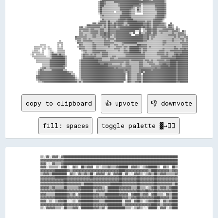
                                                                        ▒▒██████████████████████████████████████▓▓▒▒██████▓▓▒▒████████████▒▒                      

                                                                      ▒▒████▓▓▒▒▒▒▒▒▒▒████████████████████████████████████████████████████▒▒                      

                                                                      ▒▒████▓▓▒▒▒▒▒▒▒▒▒▒▒▒▓▓████████████████████▓▓▒▒▓▓▓▓▓▓▓▓▓▓▓▓██████████▓▓                      

                                                                      ▒▒████▒▒▒▒▒▒▒▒▒▒▒▒▒▒▓▓██████████████▓▓▓▓▓▓▓▓░░▒▒▒▒▒▒▒▒▒▒▒▒██████████▓▓                      

                                                                      ▒▒██▒▒▒▒▒▒▒▒▒▒▒▒▒▒▒▒▒▒████████████▓▓▒▒░░▓▓▒▒░░▒▒▒▒▒▒▒▒▒▒▒▒▓▓████████▓▓                      

                                                                      ▒▒██▒▒▒▒▒▒▒▒▒▒▒▒▒▒▒▒▒▒██████████▓▓▒▒▒▒░░██▒▒░░▒▒▒▒▒▒▒▒▒▒▒▒▓▓████████▓▓                      

                                                                      ▒▒██▒▒▒▒▒▒▒▒▒▒▒▒  ▒▒▒▒▒▒████████▓▓▒▒▒▒░░▒▒▒▒░░▒▒▒▒▒▒▒▒▒▒▒▒▒▒████████▓▓                      

                                                                      ░░▓▓▒▒▒▒▒▒▒▒▒▒▒▒▒▒▒▒▒▒▒▒████████▓▓▒▒▒▒        ▒▒▒▒▒▒▒▒▒▒▒▒▒▒████████▓▓                      

                                                                        ▒▒▓▓▒▒▒▒▒▒▒▒▒▒▒▒▒▒▒▒██████████▓▓▒▒▒▒▒▒▒▒▒▒▒▒▒▒▒▒▒▒▒▒▒▒▒▒▓▓████████▒▒                      

                                                                        ▒▒▒▒▒▒▒▒▒▒▒▒▒▒▒▒▒▒▒▒████████████▒▒▒▒▒▒▒▒▒▒▒▒▒▒▒▒▒▒▒▒▒▒▒▒▓▓████████▒▒                      

                                                                        ░░▓▓▒▒▒▒▒▒▒▒▒▒▒▒▒▒▓▓██████▓▓██████▒▒▒▒▒▒▒▒▒▒▒▒▒▒▒▒▒▒▒▒▓▓████████▒▒                        

                                                                      ░░▓▓▓▓▓▓▒▒██▒▒▒▒▒▒▓▓██████▓▓▓▓██████████▓▓▓▓▓▓▓▓▒▒▓▓▓▓▒▒████████▓▓░░                        

                                                                ▓▓▓▓░░▓▓▓▓▓▓▓▓▒▒██▓▓▒▒██▓▓██████▒▒▒▒████████████████▓▓▓▓██▓▓▒▒████████▓▓▓▓▒▒    ▓▓                

                                                          ████▓▓▓▓▓▓▓▓▓▓▓▓▒▒▓▓▒▒██▓▓▓▓██▓▓████▓▓▒▒▓▓▒▒██████████████▓▓▓▓██▓▓▒▒██████▓▓▓▓▓▓▒▒  ██▓▓▒▒              

                                                  ▓▓██░░▒▒▓▓▓▓▓▓▓▓▓▓▓▓▓▓▒▒▒▒▓▓▒▒██▓▓▓▓██▒▒▓▓██████████████████████▓▓██▓▓██▓▓▒▒████▓▓▓▓▓▓▓▓▓▓░░▓▓▓▓▒▒  ▒▒          

                                                  ▓▓▓▓▓▓▓▓▓▓▒▒▓▓▓▓▒▒▒▒▒▒▓▓▓▓▒▒▒▒██▓▓▓▓▓▓▓▓▓▓████████████████████▓▓░░▒▒▓▓████▓▓████▒▒▒▒▒▒▓▓▓▓▓▓▓▓▓▓▓▓░░▓▓▒▒        

                                                  ▓▓▒▒▓▓▓▓▓▓▒▒▓▓▓▓▓▓▓▓▒▒▓▓▓▓▒▒▒▒██▓▓▓▓▓▓████████████████████░░░░▓▓  ▒▒▒▒████▓▓████▒▒▓▓▓▓▓▓▓▓▓▓▒▒▒▒▓▓▓▓▓▓▒▒  ██▒▒  

                                                  ▓▓▓▓▒▒▒▒▒▒▒▒▓▓▓▓▓▓▓▓▒▒▓▓▓▓██▓▓██▓▓▓▓▓▓██████████████▒▒░░██    ██▒▒▒▒▓▓████▒▒████▒▒▒▒▓▓▒▒▒▒▒▒▒▒▒▒▓▓▒▒▒▒▓▓▓▓▓▓▒▒  

                                                  ▓▓▓▓▒▒▓▓▒▒▒▒▒▒▓▓▓▓▒▒▒▒▓▓▓▓██▓▓██▓▓▒▒▓▓████████████████    ▓▓▓▓████▓▓▓▓██▓▓▓▓██▓▓▒▒▒▒▒▒▒▒▒▒▒▒▓▓▓▓▓▓▓▓▒▒▓▓▓▓▓▓▓▓░░

                                              ██▓▓▓▓▓▓▓▓▓▓▒▒▒▒▒▒▓▓▓▓▒▒▒▒▒▒▓▓▓▓▓▓██▒▒▒▒▓▓████████████████████████████▓▓▓▓██▒▒▓▓▓▓▒▒▒▒▒▒▒▒▒▒▒▒▒▒▒▒▒▒▒▒▓▓▒▒▓▓▒▒▒▒▓▓▓▓

                                              ▓▓▓▓▓▓▒▒▓▓▓▓▒▒▓▓▒▒▒▒▒▒▒▒▒▒▒▒▒▒▓▓▒▒▓▓▓▓▓▓▒▒████████████████████████████▓▓▓▓██▒▒▓▓▒▒▒▒▒▒▒▒▒▒▒▒▒▒▒▒▒▒▒▒▓▓▒▒▒▒▒▒▓▓▓▓▒▒▓▓

                              ▒▒              ░░▓▓▓▓▒▒▓▓▓▓▓▓▓▓▓▓▒▒▒▒▒▒▒▒▒▒▒▒▓▓▓▓▓▓▒▒▒▒▓▓████████████████████████████▓▓▓▓▒▒▒▒▒▒▒▒▒▒▒▒▒▒▒▒▓▓▓▓▒▒▒▒▒▒▓▓▒▒▒▒▒▒▒▒▓▓▒▒▓▓

                            ▒▒▒▒▒▒              ██▓▓▓▓▒▒▒▒▒▒▒▒▒▒▓▓▒▒▒▒▒▒▒▒▒▒▓▓▓▓▓▓▓▓▓▓▒▒▒▒▒▒▒▒▓▓██████████████▒▒▒▒▒▒▒▒▒▒▒▒▒▒▒▒▒▒▒▒▒▒▒▒▒▒▓▓▓▓▒▒▒▒▒▒▒▒▒▒▒▒▒▒▓▓▓▓▓▓▓▓

          ▒▒▒▒▒▒            ▒▒  ▒▒                ██▓▓▒▒▒▒▒▒▒▒▒▒▓▓▓▓▒▒▒▒▒▒▒▒▓▓▓▓▓▓▒▒▒▒▓▓▓▓▒▒▒▒▓▓▒▒▒▒▒▒▒▒▒▒▒▒▒▒████▓▓▓▓▓▓▒▒▒▒▒▒▒▒▒▒▒▒▒▒▒▒▓▓▒▒▒▒▒▒▒▒▒▒▒▒▒▒▒▒▒▒▓▓▓▓▓▓

    ▒▒▒▒▒▒▒▒░░▒▒░░▒▒        ▒▒░░▒▒              ▒▒▓▓▓▓▓▓▒▒▒▒▒▒▒▒▓▓▓▓▒▒▒▒▒▒▒▒▒▒▒▒▓▓▒▒▒▒▒▒▓▓▓▓▓▓▒▒▓▓▓▓▒▒██████████▓▓▓▓▓▓▓▓▒▒▓▓▒▒▒▒▒▒▒▒▒▒▒▒▒▒▒▒▒▒▒▒▒▒▒▒▓▓▒▒▒▒▒▒▓▓▓▓▓▓

    ▒▒▒▒▒▒  ▒▒▒▒  ▒▒▒▒      ▒▒▒▒▒▒                ██▓▓▓▓▒▒▒▒▒▒▒▒▓▓▓▓▒▒▒▒▒▒▒▒▒▒▒▒▒▒▒▒▒▒▓▓▓▓▓▓▒▒▒▒▓▓▒▒▒▒██████████▓▓▒▒▓▓▓▓▒▒▒▒▒▒▒▒▒▒▒▒▒▒▒▒▓▓▒▒▒▒▒▒▒▒▒▒▓▓▓▓▒▒▓▓▓▓██▓▓

  ░░▒▒▒▒░░  ▒▒    ░░▒▒░░    ▒▒▒▒▒▒▒▒                ▒▒▓▓▓▓▒▒▒▒▒▒▓▓▓▓▓▓▓▓▓▓▓▓▓▓▒▒▒▒▒▒▒▒▒▒▒▒▓▓▒▒▒▒▓▓▓▓▒▒██████████▓▓▒▒▓▓▓▓▒▒▒▒▒▒▒▒▒▒▒▒▓▓▓▓▓▓▒▒▒▒▒▒▓▓▓▓▓▓▓▓▓▓▓▓██████

  ▒▒▒▒▒▒▒▒░░▒▒    ░░▒▒▓▓░░░░▒▒▒▒▒▒▒▒                ░░▒▒▓▓▒▒▒▒▒▒▓▓▓▓▓▓▓▓▒▒▓▓▓▓▓▓▒▒▒▒▒▒▒▒▒▒▒▒▒▒▒▒▓▓▓▓▓▓████████████▒▒▓▓▒▒▒▒▒▒▒▒▒▒▒▒▓▓▓▓▓▓▓▓▒▒▓▓▒▒▒▒▒▒▓▓▓▓▓▓▓▓██████

░░▒▒  ▒▒▒▒▒▒▒▒    ░░▒▒██████▒▒██▒▒▒▒                ▒▒██▓▓▓▓▒▒▓▓▒▒▓▓▒▒▒▒▒▒▓▓▓▓▓▓▒▒▒▒▒▒▒▒▒▒▒▒▒▒▒▒▒▒▓▓▓▓▓▓▓▓▓▓▓▓▓▓▓▓▓▓▓▓▒▒▒▒▒▒▒▒▒▒▒▒▓▓▓▓▓▓▓▓▒▒▓▓▒▒▒▒▒▒▓▓██▓▓████████

  ▒▒▒▒▒▒▒▒▒▒▒▒▒▒░░░░▒▒████████████▓▓▒▒              ▒▒██▓▓▓▓▓▓▓▓▓▓▓▓▒▒▒▒▒▒▓▓▓▓▓▓▒▒▒▒▓▓▓▓▒▒▒▒▒▒▒▒▒▒▓▓▓▓▓▓▓▓▓▓▓▓▓▓▓▓▓▓▓▓▒▒▒▒▒▒▒▒▒▒▒▒▒▒▒▒▓▓▓▓▓▓▓▓▒▒▒▒▓▓▓▓████████████

    ▒▒▒▒▒▒▒▒▒▒▒▒▒▒▒▒▒▒██████████████▒▒              ▒▒████████████▓▓▓▓▓▓▓▓▒▒▒▒▒▒▒▒▓▓▓▓▒▒▒▒▓▓▓▓▓▓▓▓▓▓▓▓▓▓▓▓▓▓▓▓▓▓▓▓▓▓▓▓▒▒▒▒▒▒▒▒▒▒▒▒▒▒▒▒▓▓▓▓▓▓▓▓▓▓▓▓▓▓▓▓████████████

      ▒▒▒▒▒▒▒▒▒▒▒▒▒▒████████████████▒▒            ▒▒██████████████████▓▓▓▓▒▒▒▒▒▒▒▒▓▓▓▓▓▓▓▓▓▓▓▓▓▓▓▓▓▓▓▓▒▒▓▓▓▓▓▓▓▓▓▓▓▓▒▒▓▓▓▓▒▒▓▓▒▒▒▒▓▓▓▓▓▓▓▓▒▒▓▓▓▓██████████████████

      ▒▒▒▒▒▒▒▒▒▒▒▒▒▒████████████████▒▒            ▒▒██████████████████▓▓▓▓▓▓▓▓▓▓▓▓▓▓▓▓▓▓▓▓▓▓▓▓▓▓▒▒▓▓▓▓▒▒▒▒▒▒▒▒▒▒▓▓▓▓▒▒▒▒▓▓▓▓▓▓▒▒▒▒▒▒▓▓▓▓▓▓▓▓▓▓▓▓██████▓▓██████████

            ▒▒▒▒▒▒▒▒████████████████▒▒            ▒▒████████████████████▓▓▓▓████▓▓▓▓▒▒▒▒▒▒▒▒▓▓▒▒▒▒▓▓▓▓▒▒▒▒▒▒▒▒▒▒▓▓▓▓▒▒▒▒▒▒▓▓▓▓▓▓▒▒▒▒▓▓▓▓████▓▓▓▓██████▓▓██████████

            ▒▒▒▒▒▒▒▒██████████████▓▓▒▒            ▒▒████████████████████████████▓▓▓▓▓▓▓▓▓▓▓▓▓▓▒▒▒▒▓▓▓▓▓▓▒▒▒▒▒▒▒▒▓▓▓▓▒▒▒▒▒▒▒▒▓▓▓▓▓▓▓▓▓▓████████▓▓██████▓▓██████████

          ▒▒▓▓██▒▒▒▒▓▓▓▓▓▓▓▓▓▓▓▓▓▓▓▓              ▒▒██████████████████████████████████▓▓██▓▓▓▓▓▓▓▓▓▓▓▓▓▓▒▒▒▒▒▒▒▒▓▓▓▓▓▓▓▓▓▓▓▓▓▓▓▓██▓▓▓▓████████████████▓▓██████████

        ▒▒██▓▓▒▒▒▒▒▒▒▒████████████▒▒▒▒            ▒▒████████████████████████████████████████████▓▓██▓▓▓▓▒▒▒▒▒▒▒▒▓▓██████████▓▓████████████████████████▓▓██████████

      ░░▓▓████████████████████████████▓▓▒▒▒▒      ▒▒████████████████████████████████████████████▓▓▒▒██▓▓▒▒▒▒▒▒▒▒▓▓██▒▒████████████████████████████████▓▓██████████

      ░░▓▓████████████████████████████████▒▒▒▒    ▒▒██████████████████████████████████████████████░░██▓▓▒▒▒▒▒▒▓▓▓▓░░██████████████████████████████████▓▓██████████

      ▓▓████████████████████████████████████▓▓░░  ▒▒██████████████████████████████████████████████  ██▓▓▒▒▒▒▒▒▓▓▓▓▒▒██████████████████████████████████▓▓██████████

      ▓▓██████████████████████████████████████▒▒░░▒▒██████████████████████████████████████████████  ██▓▓▒▒▒▒▒▒▓▓▓▓▒▒██████████████████████████████████▓▓██████████

      ▒▒▓▓████████████████████████████████████▓▓▒▒▒▒▓▓████████████████████████████████████████████░░██▓▓▒▒▒▒▒▒▓▓▓▓▒▒██████████████████████████████████▓▓██████████

copy to clipboard
👍 upvote
👎 downvote
fill: spaces
toggle palette ▓→✊🏽
▒▒░░▓▓░░▓▓▓▓░░▓▓██████████████████████████████████████████████████████████████████████████████

▓▓▓▓▓▓▓▓▓▓▓▓▓▓▓▓██████████████████████████████████████████████████████████████████████████████

▓▓▓▓░░░░▓▓▒▒▒▒▓▓██████████████████████████████████████████████████████████████████████████████

▓▓▓▓░░▒▒▒▒▒▒░░▓▓██░░  ▓▓▒▒  ██▒▒▓▓▓▓  ▒▒░░▒▒▒▒▓▓▒▒▒▒▓▓██████░░▓▓▓▓▒▒░░▒▒▓▓██████▒▒  ▓▓▒▒  ██▒▒

▓▓▓▓▓▓▓▓▓▓████████▓▓▒▒▓▓▓▓▓▓▓▓▓▓▓▓▓▓▓▓▓▓▓▓▓▓▓▓▓▓▓▓▓▓▓▓████▓▓▓▓▓▓▓▓▓▓▓▓▓▓▓▓▒▒████▓▓▓▓▓▓▓▓▒▒▓▓▓▓

▒▒▓▓▓▓▒▒██████████  ▓▓▒▒░░▓▓▒▒▓▓▒▒██░░▓▓▓▓▓▓░░▓▓░░▓▓▓▓██░░▓▓░░░░▓▓▓▓▒▒░░▒▒▓▓▒▒██▒▒▓▓▓▓▒▒▒▒▒▒▓▓

▓▓▓▓▓▓▓▓▓▓████████▓▓▓▓▓▓▓▓▓▓▓▓▓▓▓▓██▓▓▓▓▓▓▓▓▓▓▓▓▓▓▓▓▓▓██▓▓▓▓▓▓▓▓▓▓██▓▓▓▓▓▓▓▓▓▓██▓▓▓▓▓▓▓▓▓▓▓▓▓▓

▓▓▓▓▓▓▓▓▓▓▓▓▓▓▓▓██▓▓▓▓▓▓▓▓▓▓▓▓▓▓▓▓▓▓▓▓▓▓▓▓▓▓▓▓▓▓▓▓▓▓▓▓██▓▓▓▓▓▓▓▓▓▓██▓▓▓▓▓▓▓▓▓▓██▓▓▓▓▓▓▓▓▓▓▓▓▓▓

▓▓▓▓▓▓▓▓▓▓▓▓▓▓▓▓██▓▓▓▓▓▓▓▓▓▓▒▒██████▓▓▓▓▓▓▓▓▓▓▓▓████████▓▓▓▓▓▓▓▓▓▓██▓▓▓▓▓▓▓▓▓▓██▓▓▓▓▓▓▓▓▓▓▒▒██

▓▓▓▓▓▓▒▒▓▓▒▒▒▒▒▒██▒▒▒▒▒▒▒▒▓▓████████▓▓▓▓▓▓▒▒░░████████▓▓▓▓▓▓▓▓▒▒▒▒██▒▒▒▒░░▒▒▓▓██▒▒▓▓▓▓▒▒▓▓████

▓▓▓▓▓▓▓▓▓▓████████▓▓▓▓▓▓▓▓▓▓████████▒▒▓▓▓▓▓▓▒▒████████▓▓▓▓▓▓▓▓▓▓▓▓██▓▓▓▓██▓▓▓▓██▓▓▓▓▓▓▓▓▓▓████

▓▓▓▓▒▒▒▒▒▒████████▓▓▒▒▓▓░░▓▓████████▓▓▓▓▒▒▒▒██████████▓▓▓▓▓▓░░▓▓████▒▒▓▓▓▓░░▓▓██▒▒▒▒░░▓▓▒▒████

▓▓▓▓▓▓▓▓▓▓████████▓▓▓▓▓▓▓▓▓▓████████▓▓▓▓▓▓▓▓▓▓██████████▓▓▓▓▒▒▓▓▓▓██▓▓▓▓▓▓▓▓▓▓████▓▓▓▓▓▓▒▒████

▓▓▓▓░░▒▒░░▒▒▓▓▓▓██░░░░▒▒░░▓▓████████▓▓▓▓▒▒▒▒████████████░░▓▓▓▓░░▓▓██▒▒░░▒▒▓▓▓▓██▓▓░░▓▓▒▒▓▓████

▓▓▓▓▓▓▓▓▓▓▓▓▓▓▓▓██▓▓▓▓▓▓▓▓▓▓████████▓▓▓▓▓▓▓▓▓▓██████████▒▒▓▓▓▓▓▓▓▓▓▓▓▓▓▓▓▓▓▓████▓▓▒▒▓▓▓▓▓▓████
