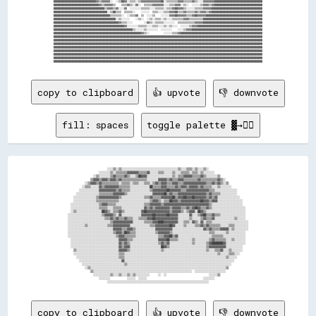
copy to clipboard
👍 upvote
👎 downvote
fill: spaces
toggle palette ▓→✊🏽
                            ░░░░▒▒░░▒▒░░░░░░░░░░░░░░░░░░░░░░░░░░░░░░░░░░░░░░░░▒▒░░░░▒▒▒▒░░▒▒░░░░▒▒░░                            

                      ░░░░░░░░▒▒░░▒▒▒▒▒▒▒▒▓▓▓▓▓▓▓▓▒▒▒▒▒▒▓▓░░░░░░▒▒▒▒░░░░░░▒▒░░░░▒▒▒▒▒▒░░▒▒▒▒░░▒▒░░░░░░░░                        

                  ░░▒▒░░░░░░░░▒▒▓▓▒▒▒▒▒▒▓▓▒▒░░░░▒▒██▓▓▓▓░░░░░░░░░░░░░░░░░░▒▒░░▒▒▒▒▓▓▓▓▓▓▒▒▒▒▒▒▓▓▒▒░░░░░░░░▒▒                    

                ▒▒▓▓▓▓▒▒▓▓▓▓▒▒▓▓▓▓▒▒▓▓▒▒▒▒▒▒▒▒▒▒▒▒▒▒▒▒▒▒░░░░░░░░▓▓▓▓▓▓▒▒▓▓▒▒▒▒▓▓▓▓▒▒▒▒▒▒▒▒▒▒▓▓▒▒▒▒▒▒▒▒▒▒▒▒▓▓▒▒░░                

            ░░▒▒▓▓▓▓▒▒▓▓▒▒▒▒▒▒▒▒▒▒▒▒░░▒▒▒▒▒▒░░▒▒▒▒░░░░▒▒▒▒░░▒▒▓▓▒▒▓▓▓▓▒▒▒▒▓▓▓▓▒▒▒▒▓▓▓▓▓▓▓▓▓▓▓▓▓▓▓▓▒▒▒▒▓▓▒▒▓▓▒▒░░▒▒              

          ░░▒▒▒▒░░░░░░▓▓▒▒▓▓▓▓▓▓▓▓▓▓▒▒▒▒▒▒▒▒░░░░░░░░░░░░░░██▒▒▒▒▒▒▓▓▓▓▒▒▒▒▒▒▓▓▒▒▓▓▓▓▒▒▓▓▓▓▓▓▒▒▓▓▒▒▒▒▒▒░░░░▒▒░░░░░░░░            

        ░░░░░░░░░░░░░░▓▓▓▓▓▓▓▓▓▓▓▓▒▒▓▓▒▒▒▒▒▒░░░░░░░░░░░░░░▒▒▓▓▓▓▓▓▓▓▓▓██▓▓▓▓▓▓▓▓▒▒▒▒▓▓▓▓▓▓▓▓▓▓▓▓▓▓▓▓▒▒▒▒░░░░░░░░░░░░░░░░        

      ░░░░░░░░░░░░░░░░▒▒▒▒▒▒▒▒▒▒▓▓▓▓▓▓▓▓▒▒░░░░░░░░░░░░░░░░░░▓▓▓▓▓▓▓▓██▒▒▓▓▒▒▒▒▓▓▓▓▓▓▓▓▓▓▓▓▓▓▓▓▓▓▓▓▒▒▓▓▒▒▒▒▒▒░░░░░░░░░░░░        

    ░░░░░░░░░░░░░░░░▒▒▓▓▓▓▓▓▓▓▓▓▓▓▓▓▒▒░░░░░░░░░░░░░░░░▒▒▒▒▓▓▒▒▒▒▒▒▓▓▓▓▓▓▓▓██▒▒▓▓▓▓██▓▓▓▓██▓▓▓▓▓▓▓▓▒▒▓▓▒▒▓▓░░░░░░░░░░░░░░░░      

    ░░░░░░░░░░░░░░░░▒▒▒▒▒▒▒▒▒▒▒▒▒▒▒▒░░░░░░░░░░░░░░░░░░░░░░▒▒▓▓▓▓▒▒░░▒▒▒▒██▓▓▓▓▒▒▓▓▓▓▓▓▓▓▓▓▓▓▓▓██▓▓▓▓▒▒▓▓▓▓░░░░░░░░░░░░░░░░░░    

  ░░░░░░░░░░░░░░░░░░░░▒▒▓▓▓▓▒▒▒▒▒▒░░░░░░░░░░░░░░░░░░░░▒▒▒▒▓▓▓▓▓▓▓▓▒▒▓▓▓▓▓▓▓▓▓▓▓▓▓▓▓▓▓▓▓▓▓▓▓▓▓▓▓▓▓▓▓▓▒▒░░░░░░░░░░░░░░░░░░░░░░    

  ░░░░░░░░░░░░░░░░░░░░▒▒▒▒▒▒░░░░▒▒▒▒▒▒░░░░░░░░░░░░░░░░▓▓▒▒▓▓▒▒▓▓▓▓▓▓▓▓▓▓▒▒▓▓▓▓▓▓▒▒▒▒▓▓▒▒▓▓██▓▓▒▒▒▒▓▓▒▒░░░░░░░░░░░░░░░░░░░░░░░░  

  ░░▒▒░░░░░░░░░░░░░░░░░░██▓▓▒▒░░▒▒▒▒▓▓▒▒░░░░░░░░░░░░▓▓██▓▓▓▓▓▓▓▓▓▓▓▓▓▓▓▓▒▒▓▓▓▓▓▓▒▒░░▒▒▓▓▓▓░░██▓▓▒▒░░░░░░░░░░░░░░░░░░░░░░░░░░░░  

░░░░░░░░░░░░░░░░░░░░░░░░▒▒▓▓▓▓▓▓▒▒░░▓▓░░░░░░░░░░░░░░▓▓▓▓▓▓▓▓██▓▓▓▓▓▓▓▓██▓▓▓▓▓▓░░░░░░░░▓▓░░░░▒▒▓▓██▒▒▒▒▓▓▒▒▒▒░░░░░░░░░░░░░░░░░░  

░░░░░░░░░░░░░░░░░░░░░░░░░░▒▒▒▒▓▓▒▒▓▓▒▒▒▒▓▓▒▒▒▒░░░░▒▒▒▒▒▒▓▓▓▓██▓▓▓▓▓▓▓▓▓▓▓▓▓▓▓▓░░░░░░░░▒▒░░░░░░▒▒▓▓▒▒▒▒▓▓░░░░░░░░░░░░░░▒▒░░░░░░  

░░░░░░░░░░░░░░░░░░░░░░░░░░░░░░▒▒▓▓▓▓▓▓▓▓▓▓▓▓▓▓░░░░░░░░▒▒▒▒▒▒▓▓▓▓████▓▓▓▓▓▓▓▓▓▓░░░░▒▒▒▒░░▓▓▒▒░░▓▓░░▒▒▒▒░░░░░░░░░░░░░░░░░░░░░░░░░░

░░░░░░░░░░░░▒▒░░░░░░░░░░░░░░▒▒▒▒▓▓▓▓▓▓▓▓▓▓▓▓░░░░░░░░░░░░░░▒▒▒▒▓▓▓▓▓▓▓▓▓▓██▓▓░░░░░░▒▒░░░░░░▒▒▒▒▓▓▒▒▓▓▒▒▒▒▒▒▒▒░░░░░░▒▒▒▒░░░░░░░░░░

░░░░░░░░░░░░░░░░░░░░░░░░░░░░░░░░▓▓▓▓▓▓▒▒▒▒▓▓▓▓▒▒░░░░░░░░░░░░░░▓▓▓▓▓▓▓▓▓▓▓▓░░░░░░░░░░░░░░░░░░░░░░▓▓▒▒▓▓▒▒▒▒▒▒▓▓▓▓▓▓░░▒▒░░░░░░░░░░

░░░░░░░░░░░░░░░░░░░░░░░░░░░░░░░░▒▒▓▓▓▓▒▒██▓▓▒▒▒▒░░░░░░░░░░░░░░▒▒▓▓▓▓▓▓▓▓▒▒░░░░░░░░░░░░░░░░░░░░░░░░░░▒▒▒▒░░░░░░░░▒▒░░░░░░░░░░░░  

░░░░░░░░░░░░░░░░░░░░░░░░░░░░░░░░░░▒▒▓▓▓▓▒▒▒▒▒▒▒▒░░░░░░░░░░░░░░░░▒▒▒▒▓▓▓▓██▒▒▓▓░░░░░░░░░░░░░░░░░░░░░░░░▒▒▒▒▒▒▒▒░░░░░░░░░░░░░░░░  

  ░░░░░░░░░░░░░░░░░░░░░░░░░░░░░░░░░░▓▓▓▓▓▓▒▒▒▒░░░░░░░░░░░░░░░░░░▓▓▓▓▓▓██▒▒▒▒▒▒░░░░░░░░░░▒▒░░░░░░░░░░▒▒▓▓▒▒▒▒▒▒▒▒░░░░▒▒░░░░░░░░  

  ░░░░░░░░░░░░░░░░░░░░░░░░░░░░░░░░░░▓▓▒▒▓▓▒▒░░░░░░░░░░░░░░░░░░░░▒▒▓▓▒▒▓▓░░░░░░░░░░░░░░░░▒▒░░░░░░░░▒▒▓▓████████▓▓░░░░░░░░░░░░░░  

  ░░░░░░░░░░░░░░░░░░░░░░░░░░░░░░░░░░▓▓▒▒▓▓▓▓░░░░░░░░░░░░░░░░░░░░░░██▓▓▒▒░░░░░░░░░░░░░░░░░░░░░░░░░░▒▒▓▓▓▓▓▓▓▓▓▓▓▓░░░░░░░░░░░░    

    ▒▒░░░░░░░░░░░░░░░░░░░░░░░░░░░░░░▓▓▓▓▓▓▒▒░░░░░░░░░░░░░░░░░░░░░░▒▒░░░░░░░░░░░░░░░░░░░░░░░░░░░░░░▒▒░░░░▒▒▒▒▓▓░░░░▒▒░░░░░░░░    

    ░░░░░░░░░░░░░░░░░░░░░░░░░░░░░░░░▒▒▒▒░░░░░░░░░░░░░░░░░░░░░░░░░░░░░░░░░░░░░░░░░░░░░░░░░░░░░░░░░░░░░░░░░░▒▒░░░░░░▒▒▒▒░░░░      

      ░░░░░░░░░░░░░░░░░░░░░░░░░░░░░░▒▒▒▒░░░░░░░░░░░░░░░░░░░░░░░░░░░░░░░░░░░░░░░░░░░░░░░░░░░░░░░░░░░░░░░░░░░░░░░░▒▒░░░░░░        

        ░░░░░░░░░░░░░░░░░░░░░░░░░░░░░░▓▓░░░░░░░░░░░░░░░░░░░░░░░░░░░░░░░░░░░░░░░░░░░░░░░░░░░░░░░░░░░░░░░░░░░░░░░░░░░░░░          

          ░░░░░░░░░░░░░░░░░░░░░░░░░░░░░░▒▒░░░░░░░░░░░░░░░░░░░░░░░░░░░░░░░░░░░░░░░░░░░░░░░░░░░░░░░░░░░░░░░░░░░░░░░░░░            

            ░░▒▒░░░░░░░░░░░░░░░░░░░░░░░░░░░░░░░░░░░░░░░░░░░░░░░░░░░░░░░░░░░░░░░░░░░░░░░░░░░░░░░░░░░░░░░░░░░░░░░░▒▒              

                ▒▒░░░░░░░░░░░░░░░░░░░░░░░░░░░░░░░░░░░░░░░░░░░░░░░░░░░░░░░░░░░░░░░░░░░░░░  ░░░░░░░░░░░░░░░░░░░░░░                

                  ░░░░░░░░░░░░▒▒░░░░▒▒░░░░▒▒░░▒▒░░░░░░░░░░      ░░  ░░                              ░░░░░░▒▒                    

                      ░░░░░░░░            ░░░░░░  ░░░░░░                                        ░░░░░░░░                        

copy to clipboard
👍 upvote
👎 downvote