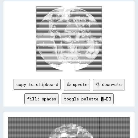
████████████████████████████████████████████████████████████████████████████████▒▒░░░░                                        ░░▒▒▒▒▓▓██████████████████████████████████████████████████████████████████████████████
██████████████████████████████████████████████████████████████████▓▓▒▒░░              ░░░░░░                ░░░░░░░░░░░░░░░░  ░░  ░░░░░░    ░░▒▒▓▓██████████████████████████████████████████████████████████████████
██████████████████████████████████████████████████████████▒▒░░░░░░░░░░░░░░░░░░░░░░░░░░░░░░        ░░░░░░░░░░░░░░  ░░░░░░░░▒▒▒▒▒▒▒▒▒▒▒▒▒▒▒▒▒▒▒▒▒▒░░░░░░▒▒▓▓██████████████████████████████████████████████████████████
██████████████████████████████████████████████████▓▓░░░░░░▒▒▒▒▒▒▒▒▒▒░░░░░░░░░░░░░░░░░░░░░░      ░░░░░░░░░░░░░░░░▒▒▒▒░░░░░░░░▒▒▒▒▒▒▒▒▒▒▒▒▒▒▓▓▓▓▒▒▒▒▓▓▓▓▓▓▒▒░░░░▒▒████████████████████████████████████████████████████
████████████████████████████████████████████▓▓▒▒▒▒▒▒▓▓▓▓▓▓▒▒▓▓▒▒▒▒▒▒▒▒▒▒▒▒░░░░░░░░░░░░░░    ░░░░░░░░░░░░    ░░▓▓▓▓▓▓▒▒▓▓▓▓▓▓▓▓▓▓▓▓▒▒▒▒▒▒▒▒▒▒▒▒▒▒▓▓▒▒▒▒▓▓▓▓▓▓▓▓▓▓▒▒▒▒▓▓██████████████████████████████████████████████
██████████████████████████████████████▓▓░░  ░░▒▒▒▒▒▒▒▒▓▓▓▓▒▒▓▓▒▒▒▒▒▒▒▒▒▒░░░░░░░░░░░░░░    ░░░░      ░░░░    ▒▒▓▓▒▒▒▒▒▒▓▓▓▓▓▓▓▓▓▓▓▓▒▒▒▒▒▒▓▓▓▓▓▓▓▓▓▓▓▓▓▓▓▓▓▓▓▓▒▒▒▒▓▓▒▒▒▒▓▓▓▓▒▒████████████████████████████████████████
██████████████████████████████████▓▓░░    ▒▒▒▒    ░░▒▒▓▓▓▓▓▓▓▓▒▒▒▒▒▒░░  ░░░░▒▒░░░░░░░░  ░░░░░░    ░░░░░░░░░░▒▒▓▓▒▒▓▓▓▓▓▓▓▓▓▓▓▓▓▓▓▓▓▓▓▓▓▓▓▓▓▓▓▓▓▓▓▓▓▓▓▓▓▓▓▓▓▓▓▓▓▓▒▒░░░░░░▒▒░░░░░░▓▓██████████████████████████████████
██████████████████████████████▒▒░░░░░░░░░░░░░░░░░░▒▒▓▓▓▓▓▓▓▓▓▓▓▓▒▒▓▓▒▒░░░░▒▒▒▒▒▒▒▒░░  ░░░░░░          ░░▒▒░░░░▒▒▒▒▓▓▓▓▓▓▓▓▓▓▓▓▓▓▓▓▓▓▓▓▓▓▓▓▓▓▓▓▓▓▓▓▓▓▓▓▓▓▓▓▓▓▓▓▓▓▓▓░░  ░░░░▓▓░░░░░░░░████████████████████████████████
██████████████████████████▒▒  ░░░░░░░░░░░░░░░░░░░░▒▒▓▓▓▓▓▓▓▓▓▓▓▓▒▒▒▒▒▒▒▒▒▒▒▒▓▓▓▓▒▒░░░░░░░░░░░░      ░░░░▒▒░░▓▓▓▓▓▓▓▓▓▓▓▓▓▓▓▓▓▓▒▒▒▒▒▒▒▒▒▒▒▒░░▒▒▓▓▓▓▓▓▓▓▓▓▒▒▓▓▓▓▓▓▓▓▓▓▓▓▓▓░░░░░░░░░░░░░░░░▓▓██████████████████████████
██████████████████████▓▓░░░░░░░░░░░░░░░░░░▒▒░░░░▓▓▓▓▓▓▒▒▒▒▓▓▓▓▓▓▒▒▓▓▓▓▓▓▓▓▓▓░░▒▒▒▒░░░░░░░░░░░░  ░░  ░░░░▒▒▒▒▓▓▓▓▓▓▓▓▓▓▓▓▓▓▒▒▒▒░░░░░░░░░░░░░░░░▒▒▒▒▒▒░░▓▓▒▒▓▓▒▒▒▒▓▓▓▓▓▓▓▓▒▒░░░░░░░░░░░░░░░░▒▒████████████████████████
████████████████████▒▒░░░░░░▒▒░░░░░░▒▒▒▒▒▒░░░░▒▒▒▒▒▒▓▓▒▒▒▒▓▓▓▓▓▓▒▒░░▓▓▓▓▓▓▓▓░░░░░░░░░░▒▒▒▒▒▒▒▒░░░░░░░░░░░░▓▓▓▓▓▓▓▓▓▓▓▓▓▓░░▒▒▒▒░░▒▒░░▒▒░░▒▒░░░░▒▒▒▒░░▒▒▒▒▒▒░░░░▒▒▒▒▓▓▓▓▓▓▓▓░░░░░░░░░░  ░░░░░░░░▓▓████████████████████
██████████████████░░▒▒▒▒▒▒▓▓▓▓▓▓▓▓▒▒▒▒▒▒▒▒▒▒▒▒▒▒░░▒▒▒▒▒▒▓▓▓▓▓▓▒▒▓▓▓▓▓▓▒▒░░░░░░░░░░▒▒▒▒▒▒▒▒▒▒▒▒▒▒▒▒▒▒░░▒▒▒▒▒▒▒▒▒▒▒▒▓▓▓▓▒▒░░░░░░▓▓▒▒░░▒▒▒▒▒▒░░▒▒▓▓▓▓▒▒▒▒▒▒▒▒▒▒▒▒░░░░▓▓▓▓▓▓▓▓▒▒▒▒▒▒░░░░░░░░░░  ░░░░▒▒██████████████████
██████████████▓▓▒▒▓▓▓▓▓▓▓▓▓▓▓▓▓▓▓▓▓▓▓▓▓▓▒▒░░▒▒░░▒▒▒▒▒▒▒▒▓▓▓▓▓▓▓▓▓▓▓▓░░▒▒▒▒▒▒▒▒▒▒▒▒▒▒▒▒▓▓▓▓▓▓▓▓▓▓▒▒▒▒░░░░▒▒▒▒▓▓▓▓▓▓▒▒▓▓▒▒▒▒░░▒▒▒▒▒▒░░░░▒▒▒▒░░▒▒▒▒▒▒▒▒▒▒▒▒▒▒▒▒▒▒▒▒░░▓▓▒▒▒▒▓▓░░▒▒▒▒▒▒▒▒░░▒▒▒▒░░▒▒▒▒▒▒▒▒████████████████
████████████▓▓▓▓▓▓▓▓▓▓▓▓▓▓▓▓▓▓▓▓▓▓▓▓▓▓▓▓▒▒░░▒▒░░░░▒▒▒▒▒▒▓▓▓▓▓▓▓▓▓▓▒▒▓▓▓▓▓▓▓▓▓▓▓▓▓▓▓▓▓▓▓▓▓▓▓▓▓▓▓▓▓▓▓▓▒▒░░▒▒░░▒▒▒▒▒▒▓▓▓▓▓▓▓▓▓▓░░░░░░▒▒▒▒▒▒▒▒▒▒▒▒▒▒▒▒▒▒▒▒░░▒▒▒▒▒▒▒▒▒▒▒▒▒▒▓▓░░▒▒░░▒▒▓▓▒▒▒▒▒▒▒▒▒▒▒▒▒▒▓▓▓▓▓▓██████████████
██████████▓▓▓▓▓▓▓▓▓▓▓▓▓▓▓▓▓▓▓▓▓▓▓▓▓▓▓▓▓▓░░░░▒▒░░▒▒░░░░▒▒▓▓▓▓▓▓▒▒▒▒▓▓▓▓▓▓▓▓▓▓▓▓▓▓▓▓▓▓▓▓▓▓▓▓▓▓▓▓▓▓▓▓▒▒▒▒░░▒▒▒▒▒▒▒▒▓▓▓▓▓▓▓▓▓▓▓▓▒▒▒▒░░░░▒▒▒▒▒▒░░▒▒▒▒▒▒▒▒▒▒░░░░▒▒▒▒▓▓▓▓▓▓▒▒▒▒▒▒  ░░▒▒▒▒▒▒▓▓▓▓▓▓▓▓▓▓▒▒▓▓▓▓▓▓▓▓████████████
████████▓▓▓▓▓▓▓▓▓▓▓▓▓▓▓▓▓▓▓▓▓▓▓▓▓▓▓▓▓▓▓▓▒▒░░░░▒▒░░░░▒▒▓▓▓▓▒▒▓▓▓▓▓▓▓▓▓▓▓▓▓▓▓▓▓▓▓▓▓▓▓▓▓▓▓▓▓▓▓▓▓▓▓▓▓▓▒▒░░▒▒▒▒▒▒▒▒▒▒▒▒▒▒▒▒▒▒▒▒▒▒▒▒▒▒▒▒░░░░▒▒▒▒▒▒░░▒▒▒▒▓▓▒▒░░░░▒▒▓▓▓▓▓▓▒▒▓▓▓▓▒▒▒▒░░▒▒▓▓▓▓▓▓▓▓▓▓▓▓▓▓▓▓▓▓▓▓▓▓▓▓▓▓██████████
████████▓▓▓▓▓▓▓▓▓▓▓▓▓▓▓▓▓▓▓▓▓▓▓▓▓▓▓▓▓▓▓▓▒▒░░░░▒▒░░░░▒▒▒▒▒▒░░▒▒▒▒▓▓▓▓▓▓▓▓▓▓▓▓▓▓▓▓▓▓▓▓▓▓▓▓▓▓▓▓▓▓▓▓▒▒▒▒▒▒▒▒▒▒▒▒▒▒▒▒▒▒▒▒▒▒▒▒▒▒▒▒▓▓▒▒▒▒▒▒░░░░▒▒▒▒▒▒▒▒░░▒▒▒▒▓▓▒▒▓▓▓▓▓▓▓▓▓▓▓▓▓▓▓▓▓▓░░▓▓▓▓▓▓▓▓▓▓▓▓▓▓▓▓▓▓▓▓▓▓▓▓▓▓▓▓▓▓████████
██████▓▓▓▓▓▓▓▓▓▓▓▓▓▓▓▓▓▓▓▓▓▓▓▓▓▓▓▓▓▓▓▓▓▓▓▓░░▒▒▒▒░░▒▒▓▓▓▓▓▓▒▒▒▒▒▒▓▓▓▓▓▓▓▓▓▓▓▓▓▓▓▓▓▓▓▓▓▓▓▓▓▓▓▓▓▓▓▓▒▒▒▒▒▒▒▒▒▒▒▒▒▒▒▒▒▒▒▒▒▒▒▒▒▒▒▒▒▒▒▒▒▒▒▒▒▒░░▒▒░░▒▒░░░░▒▒▓▓▒▒▒▒▒▒▒▒▓▓▓▓▓▓▓▓▓▓▓▓▓▓▒▒▓▓▓▓▓▓▓▓▓▓▓▓▓▓▓▓▓▓▓▓▓▓▓▓▓▓▓▓▓▓▓▓██████
████▓▓▓▓▓▓▓▓▓▓▓▓▓▓▓▓▓▓▓▓▓▓▓▓▓▓▓▓▓▓▓▓▓▓▓▓▓▓▒▒▒▒▓▓▒▒▒▒▓▓░░▒▒▒▒▒▒▒▒▓▓▓▓▓▓▓▓▓▓▓▓▓▓▓▓▓▓▓▓▓▓▓▓▓▓▓▓▒▒░░▒▒▒▒▒▒▒▒▒▒▒▒▒▒▒▒▒▒▒▒▒▒▒▒▒▒▒▒▒▒▒▒▒▒▒▒▒▒▒▒▒▒░░░░▒▒░░▒▒▒▒▒▒▒▒▒▒░░▒▒▓▓▓▓▓▓▒▒▒▒▒▒▓▓▓▓▓▓▓▓▓▓▓▓▓▓▓▓▓▓▓▓▓▓▓▓▓▓▓▓▓▓▓▓▓▓▓▓████
████▓▓▓▓▓▓▓▓▓▓▓▓▓▓▓▓▓▓▓▓▓▓▓▓▓▓▓▓▓▓▓▓▓▓▓▓▒▒▒▒░░▓▓▓▓▓▓░░▓▓▓▓▓▓▓▓▓▓▓▓▓▓▒▒▓▓▒▒▓▓▓▓▓▓▓▓▓▓▓▓▓▓▓▓▒▒▒▒░░░░▒▒▒▒▒▒▒▒▒▒▒▒▒▒▒▒▒▒▒▒▒▒▒▒▒▒▒▒▒▒░░▒▒▒▒▒▒▒▒▒▒▒▒▒▒▒▒░░▒▒▒▒▓▓░░▒▒▒▒▓▓▓▓▓▓░░▒▒▓▓▓▓▓▓▓▓▓▓▓▓▓▓▓▓▓▓▓▓▓▓▓▓▓▓▓▓▓▓▓▓▓▓▓▓▓▓████
██▓▓▓▓▓▓▓▓▓▓▓▓▓▓▓▓▓▓▓▓▓▓▓▓▓▓▓▓▓▓▓▓▓▓▓▓▒▒▒▒▒▒░░▒▒▒▒▒▒▓▓▒▒▒▒▒▒▓▓▒▒░░▒▒▒▒▓▓▒▒▓▓▓▓▓▓▓▓▓▓▓▓▓▓▓▓▒▒▒▒░░░░░░░░░░░░░░░░░░▒▒▒▒░░▒▒▒▒▒▒▒▒░░░░▒▒▒▒▒▒▒▒▒▒▓▓▓▓▓▓▒▒▒▒▒▒░░▒▒▒▒▒▒▒▒▓▓▒▒▓▓▒▒▒▒▓▓▒▒▓▓▓▓▓▓▓▓▓▓▓▓▓▓▓▓▓▓▓▓▓▓▓▓▓▓▓▓▓▓▓▓▓▓██
██▓▓▓▓▓▓▓▓▓▓▓▓▓▓▓▓▓▓▓▓▓▓▓▓▓▓▓▓▓▓▓▓▓▓▓▓▒▒▒▒▒▒▒▒░░░░░░░░▓▓▒▒▒▒▒▒▒▒▒▒░░░░▒▒░░▒▒▓▓▓▓▓▓▓▓▓▓▓▓▒▒▒▒▒▒▒▒▒▒▓▓▒▒▒▒░░░░▒▒░░░░▒▒▒▒▒▒░░░░░░▒▒▒▒░░▒▒░░░░▓▓░░▓▓▓▓▒▒░░▒▒▒▒▒▒▒▒▒▒▒▒▒▒▓▓▓▓▓▓▒▒▒▒▒▒▒▒▓▓▓▓▓▓▓▓▓▓▓▓▓▓▓▓▓▓▓▓▓▓▓▓▓▓▓▓▓▓▓▓██
▓▓▓▓▓▓▓▓▓▓▓▓▓▓▒▒▓▓▓▓▓▓▓▓▓▓▒▒▒▒▒▒▒▒▒▒▒▒▒▒▒▒▒▒▒▒░░░░░░░░░░▓▓▒▒▒▒▓▓▓▓▒▒▒▒▒▒░░░░▒▒▓▓▓▓▓▓▒▒▓▓▒▒▒▒▒▒▒▒░░▓▓▒▒▒▒▒▒▒▒▒▒▒▒▒▒▒▒▒▒▒▒▒▒▒▒▒▒▓▓▒▒▒▒▒▒▒▒░░  ░░░░▒▒▒▒░░▒▒▒▒▒▒▒▒▒▒▒▒░░░░▒▒░░▒▒▒▒▒▒▒▒▓▓▓▓▓▓▓▓▓▓▓▓▓▓▓▓▓▓▓▓▓▓▓▓▓▓▓▓▓▓▓▓██
▓▓▓▓▓▓▒▒▓▓▒▒▒▒▒▒▒▒▓▓▓▓▒▒▒▒▒▒▒▒▒▒▒▒▒▒▒▒▒▒▒▒▒▒▒▒░░░░░░░░░░░░░░▓▓▓▓▓▓▒▒▓▓▓▓░░░░░░░░▒▒▒▒▒▒▒▒▒▒▒▒▒▒▒▒▒▒▓▓▓▓▒▒▓▓▒▒▒▒▒▒▓▓▓▓▓▓▓▓▓▓▓▓▒▒▓▓▓▓░░░░░░░░░░░░▒▒▒▒▒▒░░▒▒▒▒░░░░▒▒▒▒▒▒░░░░▒▒▒▒▒▒▒▒▒▒▓▓▓▓▓▓▓▓▓▓▓▓▓▓▓▓▓▓▓▓▓▓▓▓▓▓▓▓▓▓▓▓▓▓
▓▓▒▒▒▒▒▒▒▒▒▒▒▒▒▒▒▒▒▒▒▒▒▒▒▒▒▒▒▒▒▒▒▒▒▒▒▒▒▒▒▒▒▒▒▒▒▒▒▒▒▒▒▒▒▒░░░░▓▓▓▓▒▒▓▓▓▓▓▓▓▓▒▒░░░░▒▒▒▒▒▒▒▒▒▒▒▒▒▒▒▒▒▒▒▒▒▒▒▒▒▒░░░░▒▒▓▓▓▓▓▓▓▓▓▓▓▓▒▒▒▒▒▒░░░░░░░░░░▒▒▓▓▒▒▒▒░░░░░░░░▒▒▒▒▒▒▒▒▒▒▒▒▒▒▒▒▒▒▒▒▒▒▒▒▒▒▒▒▓▓▓▓▓▓▓▓▓▓▓▓▓▓▓▓▓▓▓▓▓▓▓▓▓▓▓▓
▒▒▒▒▒▒▒▒▒▒▒▒▒▒▒▒▒▒▒▒▒▒▒▒▒▒▒▒▒▒▒▒▒▒▒▒▒▒▒▒▒▒▒▒▒▒░░▒▒▒▒▒▒░░░░░░▓▓▓▓▓▓▓▓▓▓▓▓▓▓▓▓▒▒▒▒▒▒▒▒▒▒▒▒▒▒▒▒▒▒░░░░▒▒▒▒▒▒░░▒▒░░░░▒▒▓▓▓▓▓▓▓▓▓▓▒▒▒▒░░░░░░░░░░▒▒▒▒▓▓▒▒▒▒▒▒▒▒▒▒▒▒▒▒▒▒▒▒▒▒▒▒░░▒▒▒▒▓▓▒▒▒▒▒▒▒▒▒▒▒▒▒▒▒▒▒▒▒▒▓▓▓▓▓▓▓▓▓▓▓▓▒▒░░▒▒
░░░░▒▒▒▒▒▒░░░░░░░░░░░░░░░░░░░░░░░░░░░░░░░░░░░░░░░░░░░░░░░░▒▒▓▓▓▓▓▓▓▓▓▓▓▓▓▓▓▓▒▒░░▒▒▒▒░░░░░░░░░░░░░░░░  ░░░░░░░░░░▒▒▒▒▒▒▓▓▓▓▓▓▓▓▒▒░░░░░░░░░░▒▒▒▒▒▒▒▒▒▒▒▒▒▒▒▒▒▒▒▒▒▒▒▒▒▒▒▒░░░░▓▓▓▓▒▒▓▓░░░░▒▒▒▒▒▒▒▒▒▒▓▓▓▓▓▓▓▓▓▓▒▒▒▒░░░░▒▒
▒▒▒▒▒▒▒▒▒▒▒▒▒▒▒▒▒▒▒▒▒▒▒▒▒▒▒▒▒▒▒▒▒▒▒▒▒▒▒▒▒▒▒▒▒▒░░░░░░░░░░░░▓▓▓▓▓▓▓▓▓▓▓▓▓▓▓▓▓▓▓▓▓▓▒▒▒▒▓▓▒▒▒▒▒▒░░░░░░░░░░░░░░░░░░░░▒▒▒▒▒▒▒▒▒▒▒▒░░▒▒▒▒░░░░░░░░▒▒▒▒▒▒▒▒▒▒▒▒▒▒▒▒▓▓▒▒▓▓▒▒▒▒░░▓▓░░░░▒▒░░▒▒░░░░░░▒▒▓▓▓▓▒▒▒▒▒▒▓▓▓▓▓▓▒▒▒▒▒▒▒▒▒▒
▒▒▒▒▒▒▒▒▒▒▒▒▒▒▒▒▒▒▒▒▒▒▒▒▒▒▒▒▒▒▒▒▒▒▒▒▒▒▒▒▒▒▒▒▒▒▒▒▒▒▒▒▒▒░░░░▒▒▓▓▓▓▓▓▓▓▓▓▓▓▓▓▓▓▓▓▓▓▒▒▒▒▓▓▓▓▒▒▒▒▒▒▒▒▒▒░░░░░░░░░░░░░░▒▒▒▒░░▒▒▒▒░░░░░░▒▒▒▒▒▒▒▒░░▒▒▒▒▒▒▒▒▒▒▒▒▒▒▒▒▒▒▓▓▓▓▓▓▒▒░░░░░░░░░░░░░░░░░░░░░░▓▓▒▒▓▓▒▒▒▒▒▒▓▓▓▓▒▒▒▒▒▒▒▒▒▒
▒▒▒▒▒▒▒▒▒▒▒▒▒▒▒▒▒▒▒▒▒▒░░▒▒▒▒▒▒▒▒▒▒▒▒▒▒▒▒▒▒▒▒▒▒▒▒▒▒▒▒▒▒▒▒░░░░██▓▓▓▓▓▓▓▓▓▓▓▓▓▓▒▒▒▒░░▒▒▓▓▓▓▓▓▓▓▒▒▒▒▒▒▒▒▒▒▒▒▒▒▒▒▒▒▒▒▒▒░░░░▒▒▒▒▒▒▒▒▒▒▒▒▒▒▒▒▒▒▒▒▒▒▒▒▒▒▒▒▒▒▒▒▒▒▒▒▒▒▒▒▒▒▒▒▒▒▒▒░░░░░░░░░░░░░░░░░░░░░░▒▒░░▒▒░░░░▒▒▒▒▓▓▓▓▓▓▒▒▓▓
▓▓▓▓▓▓▓▓▒▒▒▒▒▒▒▒▒▒▒▒▒▒░░▒▒▒▒▒▒▒▒▒▒▒▒▒▒▒▒▒▒▒▒▒▒▒▒▒▒▒▒▒▒▒▒░░░░░░██▓▓▓▓▓▓▓▓▓▓▓▓▒▒▒▒░░▒▒▓▓▓▓▓▓▓▓▓▓▓▓▓▓▓▓▓▓▒▒▒▒▒▒░░░░░░░░▒▒▒▒▒▒▒▒▒▒▒▒▒▒▒▒▒▒▒▒▒▒▒▒░░▒▒▒▒▒▒▒▒▒▒▒▒▒▒▒▒▒▒▒▒▒▒░░░░░░░░░░░░░░░░░░░░░░░░▒▒▒▒▒▒░░░░▒▒▓▓▓▓▓▓▓▓▓▓██
██▓▓▓▓▓▓▓▓▓▓▒▒▒▒▒▒▒▒▒▒▒▒▒▒▒▒▒▒▒▒▒▒▒▒▒▒▒▒▒▒▒▒▒▒▒▒▒▒▒▒▒▒▒▒░░░░░░░░▒▒▓▓▓▓▓▓▒▒▒▒▒▒▒▒░░▓▓▓▓▓▓▓▓▓▓▓▓▓▓▓▓▓▓▒▒░░▒▒▒▒░░░░░░▒▒▒▒░░░░▒▒░░▒▒▒▒▒▒▒▒▓▓▒▒▒▒░░▒▒▒▒▒▒▒▒▒▒▒▒▒▒▒▒▒▒▒▒▒▒▒▒▒▒▒▒▒▒▒▒▒▒░░░░░░▒▒░░░░▒▒▒▒▒▒▒▒▒▒▒▒▒▒▓▓▓▓▓▓▓▓██
██▓▓▓▓▓▓▓▓▓▓▓▓▓▓▓▓▓▓▓▓▒▒▒▒▓▓▓▓▒▒▓▓▓▓▓▓▒▒▒▒▒▒▒▒▒▒▒▒▒▒▒▒▒▒▒▒░░░░░░░░▒▒▓▓▒▒▒▒▒▒▒▒▒▒▒▒▒▒▓▓▓▓▓▓▓▓▓▓▓▓▓▓▓▓▒▒▒▒░░░░░░░░░░░░░░░░░░░░░░▒▒▒▒░░▒▒▓▓▒▒▒▒▒▒▒▒▒▒▒▒▒▒▒▒▒▒▒▒▓▓▒▒▒▒▒▒▒▒▒▒▒▒▒▒▒▒░░░░░░░░░░░░░░▒▒▒▒▒▒▒▒▒▒▒▒▒▒▒▒▓▓▓▓▓▓██
████▓▓▒▒▓▓▓▓▓▓▓▓▓▓▓▓▓▓▓▓▓▓▓▓▓▓▓▓▓▓▓▓▓▓▓▓▓▓▓▓▓▓▓▓▓▓▓▓▒▒▒▒▒▒▒▒▒▒░░░░░░▓▓▒▒▒▒▒▒▒▒▒▒▒▒▒▒▒▒▓▓▓▓▓▓▓▓▓▓▓▓▓▓▒▒▒▒░░▒▒░░  ░░░░░░░░░░░░▒▒▒▒▒▒░░▓▓▓▓▒▒▒▒▒▒▒▒▒▒▒▒▒▒▒▒▒▒▒▒▓▓▓▓▒▒▒▒▒▒▒▒▒▒░░░░░░░░░░░░░░░░░░▒▒░░▒▒▒▒▒▒▒▒▒▒▒▒▓▓▓▓████
████▓▓▒▒▓▓▓▓▓▓▓▓▓▓▓▓▓▓▓▓▓▓▓▓▓▓▓▓▓▓▓▓▓▓▓▓▓▓▓▓▓▓▓▓▓▓▓▓▓▓▒▒▒▒▒▒░░░░░░░░▓▓▒▒▒▒▒▒▒▒▒▒▒▒░░▒▒▒▒▓▓▓▓▓▓▓▓▓▓▓▓▓▓▒▒▒▒▒▒░░░░░░░░░░░░░░▒▒▒▒░░░░░░▓▓▓▓▒▒▒▒▒▒▒▒▒▒▒▒▒▒▒▒▓▓▓▓▓▓▓▓▓▓▓▓▒▒▒▒░░░░░░░░░░░░░░░░░░░░▒▒░░▒▒▒▒▒▒▒▒▒▒▒▒▓▓██████
██████▒▒▓▓▓▓▓▓▓▓▓▓▓▓▓▓▓▓▓▓▓▓▓▓▓▓▓▓▓▓▓▓▓▓▓▓▓▓▓▓▓▓▓▓▓▓▓▓▓▓▒▒▒▒░░░░░░░░▓▓▒▒▒▒▒▒▓▓▒▒░░▒▒▒▒▒▒▒▒▒▒▓▓▓▓▓▓▓▓▓▓▒▒▒▒▒▒░░░░░░░░░░░░░░▒▒░░░░░░░░▒▒▒▒▒▒▒▒▒▒▓▓▓▓▓▓▓▓▓▓▓▓▓▓▓▓▓▓▒▒▒▒▒▒░░░░░░░░░░░░░░░░░░░░▒▒▒▒░░░░░░░░░░▒▒▒▒▓▓██████
████████▒▒▒▒▒▒▓▓▓▓▓▓▓▓▓▓▓▓▓▓▓▓▓▓▓▓▓▓▓▓▓▓▓▓▓▓▓▓▓▓▓▓▓▓▓▓▓▓▒▒▒▒░░░░░░░░▓▓░░▒▒▒▒▓▓▒▒░░░░▒▒▒▒▒▒▓▓▓▓▓▓▒▒▓▓▒▒▒▒▒▒▒▒░░░░░░░░░░░░░░▒▒░░░░░░░░▒▒▒▒▒▒▒▒▒▒▓▓▓▓▓▓▓▓▓▓▓▓▓▓▒▒▓▓▒▒▒▒░░░░▒▒░░░░░░░░░░░░░░░░▒▒▒▒░░░░░░░░░░░░▒▒████████
████████▓▓░░▒▒▒▒▒▒▓▓▓▓▓▓▓▓▓▓▓▓▓▓▓▓▓▓▓▓▓▓▓▓▓▓▓▓▓▓▓▓▓▓▒▒▒▒▒▒▒▒▒▒░░░░░░▓▓░░▒▒▒▒▓▓░░░░░░▒▒▒▒▒▒▒▒▒▒▒▒▒▒▒▒▒▒▒▒░░▒▒░░▒▒░░░░░░░░▒▒░░░░░░░░░░░░▒▒▒▒▒▒▓▓▒▒▒▒▒▒▒▒▒▒▒▒▒▒▒▒▒▒░░░░░░░░▒▒░░▒▒░░░░░░░░▒▒▒▒▒▒░░░░░░░░░░░░░░██████████
██████████▓▓░░░░▒▒▒▒▒▒▒▒▒▒▒▒▒▒▒▒▒▒▒▒▒▒▒▒▒▒▒▒▒▒▒▒▒▒▒▒▒▒▒▒▒▒▒▒▒▒░░░░  ▒▒░░▒▒▒▒▒▒░░░░░░░░░░░░░░░░░░░░░░░░░░░░░░░░░░░░░░░░░░░░░░░░░░░░░░░░░░░░░░░░░░░░▒▒▒▒▒▒▒▒▒▒▒▒░░░░░░░░▒▒░░░░░░░░▒▒▒▒▒▒▓▓░░░░░░░░░░░░░░░░████████████
██████████████░░░░▒▒▒▒▒▒▒▒▒▒▒▒▒▒▒▒▒▒▒▒▒▒▒▒▒▒▒▒▒▒▒▒▒▒▒▒▒▒▒▒▒▒▒▒▒▒░░░░▒▒▒▒░░▒▒░░░░░░░░░░▒▒▒▒░░░░░░░░░░░░░░░░░░░░░░░░░░░░░░░░░░░░░░░░░░░░░░▒▒▒▒▒▒░░▒▒▒▒▒▒▒▒▒▒▒▒▒▒▒▒░░░░░░░░░░░░░░░░░░▓▓▒▒░░░░░░░░░░░░▒▒░░██████████████
████████████████░░░░░░▒▒▒▒▒▒▒▒▒▒▒▒▒▒▒▒▒▒▒▒▒▒▒▒▒▒▒▒▒▒▒▒▒▒▒▒▒▒▒▒▒▒▒▒░░░░▒▒░░░░░░░░░░░░░░░░▒▒▒▒░░▒▒░░░░░░░░░░░░░░░░░░░░░░░░░░░░░░░░░░░░▒▒░░▒▒▒▒▒▒▒▒▒▒▒▒▒▒▒▒▒▒▒▒▒▒▒▒▒▒░░░░░░░░░░░░░░░░░░░░░░░░░░░░░░▒▒▒▒████████████████
██████████████████▒▒░░░░░░▒▒▒▒▒▒▒▒▒▒▒▒▒▒▒▒▒▒▒▒▒▒▒▒▒▒▒▒▒▒▒▒▒▒▒▒▒▒▒▒░░░░░░▒▒  ░░░░░░░░░░░░░░░░░░░░▒▒░░▒▒░░░░░░░░░░░░░░░░░░░░░░░░░░░░░░░░░░▒▒▒▒▒▒▒▒▒▒▒▒▒▒▒▒▒▒▒▒▒▒▒▒▒▒▒▒▒▒░░░░░░░░░░░░░░░░░░░░░░░░░░▓▓██████████████████
████████████████████▓▓░░░░▒▒▒▒▒▒▒▒▒▒▒▒▒▒▒▒▒▒▒▒▒▒▒▒▒▒▒▒▒▒▒▒▒▒▒▒▒▒▒▒▒▒░░░░░░░░░░░░░░░░░░░░▒▒░░░░░░▒▒░░░░░░░░░░░░░░░░░░▒▒░░░░░░░░░░░░░░░░░░▒▒░░▒▒▒▒▒▒▒▒▒▒▒▒▒▒▒▒▒▒▒▒▒▒▒▒▒▒▒▒▒▒░░▒▒▒▒░░▒▒▒▒░░▒▒░░▒▒██████████████████████
████████████████████████▓▓▒▒▒▒▒▒▒▒▒▒▒▒▒▒▒▒▒▒▒▒▒▒▒▒▒▒▒▒▒▒▒▒▒▒▒▒▒▒▒▒▒▒▒▒░░░░░░░░░░░░░░░░░░░░▒▒░░░░▒▒░░░░▒▒░░░░░░░░░░▒▒▒▒░░░░▒▒░░░░▒▒▒▒▒▒░░░░░░▒▒▒▒▒▒▒▒▒▒▒▒▒▒▒▒░░▒▒▒▒▒▒▒▒▒▒▒▒▒▒▒▒▒▒▒▒▒▒▒▒▒▒▒▒▓▓████████████████████████
████████████████████████████▒▒▒▒▒▒▒▒▒▒▒▒▒▒▒▒▒▒▒▒▒▒▒▒▒▒▒▒▒▒▒▒▒▒▒▒▒▒▒▒▒▒▒▒░░░░░░░░░░▒▒▒▒░░░░░░░░░░░░░░▒▒▒▒▒▒▒▒▒▒▒▒▒▒▒▒▒▒░░▒▒▒▒▒▒▒▒░░▒▒▒▒▒▒░░▒▒▒▒░░▒▒▒▒▒▒▒▒▒▒▒▒▒▒▒▒▒▒▒▒▒▒▒▒▒▒▒▒▒▒░░▒▒▒▒▒▒▓▓████████████████████████████
████████████████████████████████▒▒▒▒▒▒▒▒▒▒░░▒▒▒▒▒▒▒▒▒▒▒▒▒▒▒▒▒▒▒▒▒▒▒▒▒▒▒▒▒▒▒▒▒▒▒▒▒▒▒▒░░░░░░░░░░░░░░░░░░░░▒▒▒▒▒▒░░░░▒▒▒▒▒▒▒▒▒▒▒▒▒▒▒▒▒▒▒▒▒▒▒▒▒▒░░░░░░▒▒▒▒░░▒▒░░▒▒▒▒▒▒▒▒▒▒▒▒▒▒▒▒▒▒▒▒▒▒▓▓████████████████████████████████
████████████████████████████████████▓▓▒▒▒▒▒▒▒▒▒▒▒▒▒▒░░▒▒░░▒▒▒▒▒▒▒▒▒▒▒▒▒▒▒▒▒▒▒▒▒▒▒▒░░░░  ░░      ░░            ░░░░▒▒░░░░░░░░░░░░░░░░░░    ▒▒░░▒▒▒▒▒▒▒▒▒▒▒▒▒▒▒▒▒▒▒▒░░▒▒▒▒▒▒▒▒▒▒▓▓██████████████████████████
copy to clipboard
👍 upvote
👎 downvote
fill: spaces
toggle palette ▓→✊🏽
██████████████████████████████████████████████████████████████████████████████████████████████████████████████████████████████████████████████████████████████████████████████████████████████████████
██████████████████████████████████████████████████████████████████████████████████████████████████████████████████████████████████████████████████████████████████████████████████████████████████████
██████████████████████████████████████████████████████████████████████████████████████████████████████████████████████████████████████████████████████████████████████████████████████████████████████
██████████████████████████████████████████████████████████████████████████████████████████████████████████████████████████████████████████████████████████████████████████████████████████████████████
██████████████████████████████████████████████████████████████████████████████████████████████████████████████████████████████████████████████████████████████████████████████████████████████████████
████████████████████████████████████████████████████████████████████████████████████████████████████▓▓▓▓▓▓████████████████████████████████████████████████████████████████████████████████████████████
████████████████████████████████████████████████████████████████████████████████████████▓▓▒▒▓▓▓▓▓▓▒▒▒▒▓▓▒▒░░░░▓▓▓▓████████████████████████████████████████████████████████████████████████████████████
████████████████████████████████████████████████████████████████████████████████████▓▓▒▒▒▒▒▒▒▒▓▓▒▒▒▒▒▒▒▒▒▒░░▒▒▓▓▓▓▒▒▒▒▓▓██████████████████████████████████████████████████████████████████████████████
████████████████████████████████████████████████████████████████████████████████▓▓▒▒▒▒▒▒▓▓▓▓▓▓▓▓▓▓▓▓▒▒▒▒░░░░▒▒▒▒░░░░▒▒▒▒▒▒████████████████████████████████████████████████████████████████████████████
████████████████████████████████████████████████████████████████████████████▓▓▒▒▒▒▒▒▓▓▓▓▓▓▒▒▓▓▓▓▓▓▒▒▒▒▒▒░░░░▒▒▒▒▒▒░░▒▒▒▒▓▓▓▓▓▓████████████████████████████████████████████████████████████████████████
██████████████████████████████████████████████████████████████████████████▓▓▒▒▓▓▓▓▒▒▓▓▓▓▓▓▒▒▒▒▒▒▓▓▓▓▓▓▓▓▓▓▓▓▓▓▓▓▓▓░░░░░░▒▒░░▒▒▓▓██████████████████████████████████████████████████████████████████████
████████████████████████████████████████████████████████████████████████▓▓▓▓▒▒▓▓▒▒▓▓░░▒▒░░░░▒▒▓▓▓▓▒▒▒▒▓▓▓▓▓▓▓▓▓▓▒▒░░▓▓▒▒▒▒▒▒▒▒▒▒▒▒████████████████████████████████████████████████████████████████████
██████████████████████████████████████████████████████████████████████▓▓▓▓▓▓▓▓▓▓▓▓▓▓▒▒▒▒▒▒▒▒▒▒▒▒▓▓▓▓▓▓▓▓▓▓▓▓▓▓▓▓░░░░▓▓▓▓▒▒▒▒▓▓▒▒▓▓▒▒██████████████████████████████████████████████████████████████████
██████████████████████████████████████████████████████████████████████▓▓▓▓▓▓▒▒▓▓▓▓▓▓▓▓▒▒░░    ▒▒▓▓▓▓▓▓▓▓▓▓▒▒▓▓▓▓░░▓▓▓▓▓▓▒▒▓▓▒▒░░▒▒▒▒▒▒████████████████████████████████████████████████████████████████
████████████████████████████████████████████████████████████████████▓▓▓▓▓▓▒▒▒▒▓▓▓▓▒▒▒▒░░        ░░▒▒▓▓▓▓▓▓▓▓▒▒▒▒▒▒▓▓▓▓▓▓▓▓▓▓▒▒▒▒▒▒▒▒▒▒▓▓██████████████████████████████████████████████████████████████
██████████████████████████████████████████████████████████████████▓▓▓▓▓▓▒▒▒▒▒▒▒▒▒▒░░░░      ░░░░▒▒▒▒░░░░░░  ▒▒▓▓▓▓▓▓▓▓▓▓▓▓▒▒▓▓▓▓▓▓▒▒▒▒░░▒▒████████████████████████████████████████████████████████████
██████████████████████████████████████████████████████████████████▒▒░░▒▒▒▒▒▒▒▒▓▓▒▒░░▒▒▒▒▓▓▓▓▓▓▓▓▒▒▓▓▒▒▒▒▓▓▓▓▓▓████▓▓▓▓▓▓▓▓▓▓▓▓▓▓▓▓▓▓▓▓░░  ████████████████████████████████████████████████████████████
████████████████████████████████████████████████████████████████▓▓▒▒▒▒▒▒▒▒▓▓▒▒▒▒▒▒▓▓▓▓▒▒██▓▓▓▓▒▒▓▓▒▒▓▓████████████▓▓▓▓▓▓▓▓▓▓▓▓▓▓▓▓▓▓▓▓▓▓  ░░██████████████████████████████████████████████████████████
██████████████████████████████████████████████████████████████▓▓▓▓▓▓▓▓▒▒▒▒▒▒▓▓████████▓▓▓▓██▓▓████████████████████▓▓▓▓▓▓▓▓▓▓▓▓▓▓▓▓▓▓▓▓▓▓    ██████████████████████████████████████████████████████████
██████████████████████████████████████████████████████████████▓▓▓▓▓▓▓▓▒▒▒▒▒▒██████████▓▓██████████████████████████▓▓▓▓▓▓▓▓▓▓▓▓▓▓▓▓▓▓▒▒▓▓    ░░████████████████████████████████████████████████████████
██████████████████████████████████████████████████████████████▓▓██▓▓▓▓▒▒▒▒▓▓▓▓██▓▓████▓▓██████████████████████▓▓▓▓▓▓▒▒▓▓▓▓▓▓▓▓▒▒▓▓▓▓▒▒▒▒      ████████████████████████████████████████████████████████
██████████████████████████████████████████████████████████████████▓▓▓▓▓▓▒▒▓▓▓▓▓▓▓▓██████▓▓▓▓██▓▓██████████████▓▓▓▓▓▓▓▓▓▓▓▓▓▓▓▓░░▒▒▒▒▒▒▒▒░░    ▓▓██████████████████████████████████████████████████████
██████████████████████████████████████████████████████████████████████▓▓▓▓▒▒▓▓▒▒  ▓▓▓▓████████▓▓▒▒██▓▓▒▒░░▓▓██▓▓▒▒▓▓▒▒▓▓▓▓▓▓▒▒▓▓▒▒▓▓▒▒▓▓▒▒    ░░██████████████████████████████████████████████████████
██████████████████████████████████████████████████████████████▓▓██▓▓████▓▓▒▒▒▒░░▒▒▒▒▓▓████▓▓██████▓▓▓▓▒▒░░▒▒▓▓▓▓▓▓▓▓▓▓▓▓▓▓▓▓▒▒▒▒▒▒▒▒▓▓▓▓▒▒      ██████████████████████████████████████████████████████
████████████████████████████████████████████████████████████▓▓▓▓██▓▓████▓▓▓▓▓▓▒▒░░░░░░████▓▓████▓▓██▒▒░░░░░░▒▒▓▓▓▓▓▓▓▓▓▓▓▓▓▓▒▒▓▓▓▓▒▒▒▒▒▒▒▒░░░░  ██████████████████████████████████████████████████████
████████████████████████████████████████████████████████████▓▓▓▓████████████▓▓██▓▓░░▓▓██▓▓▓▓▓▓▓▓████▓▓░░░░▒▒▒▒▒▒▓▓▓▓▓▓▓▓▓▓▓▓▒▒▓▓▓▓▓▓▓▓▒▒▓▓▒▒░░  ██████████████████████████████████████████████████████
██████████████████████████████████████████████████████████████▓▓▓▓▓▓▓▓▓▓██▓▓██▓▓██░░▒▒▓▓▓▓▓▓▒▒░░░░▓▓▒▒▒▒▒▒▓▓▓▓▓▓▓▓▓▓▓▓▓▓▒▒▓▓▓▓▒▒▒▒▓▓▓▓▓▓▓▓▒▒    ▓▓████████████████████████████████████████████████████
██████████████████████████████████████████████████████████▓▓▓▓▓▓▓▓██▓▓▒▒██████▓▓██▒▒░░▒▒▒▒▒▒▒▒░░░░░░░░░░▒▒▒▒▒▒▓▓▓▓▒▒▓▓████░░░░  ░░░░▒▒▓▓▒▒░░░░  ▓▓████████████████████████████████████████████████████
██████████████████████████████████████████████████████████▓▓▓▓██▓▓▓▓▒▒▒▒▓▓▓▓▒▒████▓▓▓▓▓▓▒▒░░▒▒    ░░░░  ▒▒▓▓    ▒▒▓▓████▒▒░░  ░░  ░░░░▒▒▓▓▓▓▒▒░░██████████████████████████████████████████████████████
██████████████████████████████████████████████████████████████▓▓▓▓▓▓▓▓▓▓▓▓▓▓▓▓▒▒▒▒▒▒▓▓▒▒▒▒▒▒░░░░  ░░░░▒▒▒▒░░▒▒▒▒▒▒▓▓▓▓▓▓██▓▓▓▓▓▓▓▓▓▓▒▒▒▒▒▒▒▒▓▓▒▒██████████████████████████████████████████████████████
████████████████████████████████████████████████████████████▓▓▓▓▓▓▓▓▓▓▒▒▓▓▓▓▓▓▒▒▒▒▒▒▒▒▒▒░░▒▒░░░░    ░░▒▒░░░░░░░░▒▒░░▒▒██▓▓▓▓▓▓▓▓▓▓▓▓▓▓▓▓▓▓▓▓▓▓░░██████████████████████████████████████████████████████
████████████████████████████████████████████████████████████▓▓▓▓▓▓▓▓▓▓▒▒▓▓▓▓▓▓▓▓▓▓▓▓▒▒░░▒▒░░░░    ░░    ░░░░░░▒▒▒▒░░░░▓▓▓▓▓▓▓▓▓▓▓▓▓▓▓▓▓▓▓▓▓▓▓▓▒▒██████████████████████████████████████████████████████
██████████████████████████████████████████████████████████████▓▓▓▓▓▓▓▓▓▓▓▓▒▒▒▒▒▒▒▒▒▒▒▒░░  ░░                ▓▓▓▓▒▒▒▒▒▒▒▒▒▒▓▓▓▓▓▓▓▓▓▓▓▓▓▓▓▓▓▓▒▒▒▒██████████████████████████████████████████████████████
██████████████████████████████████████████████████████████████▓▓▓▓▓▓▓▓▓▓▓▓▓▓▒▒▒▒▒▒░░░░░░  ░░░░              ▓▓▓▓▒▒▒▒▒▒▒▒▒▒▒▒▒▒▒▒▒▒▒▒▒▒▒▒▓▓▓▓▓▓▓▓██████████████████████████████████████████████████████
████████████████████████████████████████████████████████████████▓▓▓▓▒▒▒▒▓▓▓▓▒▒▒▒▒▒░░▒▒  ░░▒▒▒▒▒▒░░░░  ░░▒▒▓▓▓▓▓▓▓▓▒▒▒▒▒▒▒▒▒▒▒▒░░▒▒▒▒▒▒▓▓▒▒▒▒▒▒████████████████████████████████████████████████████████
████████████████████████████████████████████████████████████▓▓▓▓▓▓▓▓▓▓▒▒▒▒▒▒▓▓▒▒░░░░░░▓▓▒▒░░░░▓▓▓▓▓▓▓▓▓▓▓▓▓▓▓▓▓▓▓▓▒▒▒▒▒▒▒▒▒▒░░▒▒▒▒▒▒▒▒▒▒▒▒▒▒▓▓████████████████████████████████████████████████████████
████████████████████████████████████████████████████████████████▓▓▓▓▒▒▒▒▓▓▓▓▒▒▒▒░░░░░░░░▒▒▒▒▒▒▓▓▓▓▓▓▓▓▓▓▓▓▓▓▓▓▒▒▓▓▒▒▒▒▒▒▒▒▒▒░░▒▒▒▒▓▓▓▓▒▒▒▒▒▒▓▓████████████████████████████████████████████████████████
████████████████████████████████████████████████████████████████▓▓▓▓▒▒▒▒▒▒▒▒▓▓▒▒▒▒░░░░░░░░▒▒▒▒▒▒▓▓▓▓▓▓▓▓▓▓▓▓▓▓▒▒▒▒▒▒▒▒▒▒░░▒▒▓▓▒▒▒▒▒▒▒▒░░▒▒▒▒██████████████████████████████████████████████████████████
████████████████████████████████████████████████████████████████▓▓▓▓▓▓▓▓▒▒▒▒▒▒▒▒░░░░▒▒░░░░░░▒▒▒▒▒▒▒▒▒▒▓▓▓▓▒▒▒▒▒▒▒▒▒▒▒▒▒▒░░░░▓▓▓▓▓▓▓▓▒▒░░░░▓▓██████████████████████████████████████████████████████████
████████████████████████████████████████████████████████████████▓▓▓▓▓▓▓▓▒▒▓▓▒▒▓▓▒▒▒▒▒▒▒▒▒▒░░░░░░▒▒▒▒▓▓▒▒▒▒▓▓▒▒▒▒▒▒▒▒▒▒░░    ▒▒▓▓▒▒▒▒░░░░▒▒████████████████████████████████████████████████████████████
██████████████████████████████████████████████████████████████████▓▓▓▓▓▓▓▓▓▓▓▓▓▓▓▓▒▒▒▒░░▒▒▒▒░░▒▒▒▒  ░░▒▒▒▒▒▒▒▒░░▒▒░░▒▒░░    ░░░░▒▒▒▒▒▒░░██████████████████████████████████████████████████████████████
████████████████████████████████████████████████████████████████████▓▓▓▓▓▓▓▓▓▓▒▒▒▒▒▒░░▒▒░░░░░░░░░░░░░░▒▒▒▒▒▒▒▒▒▒▒▒▒▒▒▒▓▓░░      ▓▓▓▓▒▒▓▓██████████████████████████████████████████████████████████████
████████████████████████████████████████████████████████████████████▓▓▓▓▓▓▓▓▓▓▓▓▒▒▒▒░░░░░░░░░░░░▒▒░░      ░░▒▒▒▒▒▒▒▒▓▓▓▓░░░░  ░░▒▒▒▒░░████████████████████████████████████████████████████████████████
██████████████████████████████████████████████████████████████████████▓▓▒▒▓▓▓▓▓▓▓▓▒▒░░░░░░▓▓▒▒░░▒▒░░░░░░░░░░  ░░▒▒▓▓▓▓▓▓░░▒▒  ░░▒▒▒▒██████████████████████████████████████████████████████████████████
██████████████████████████████████████████████████████████████████████▓▓▓▓▓▓▓▓▓▓▓▓▓▓▓▓░░░░▒▒▓▓▓▓▒▒░░▒▒▒▒▒▒▒▒▒▒░░▓▓▓▓▓▓▓▓▒▒░░  ░░▒▒████████████████████████████████████████████████████████████████████
████████████████████████████████████████████████████████████████████████▓▓▓▓▓▓▒▒▓▓▓▓▒▒▓▓▒▒▒▒▒▒▓▓▒▒▒▒░░▒▒▒▒▒▒▒▒▓▓▒▒░░▓▓▓▓▒▒  ░░▒▒██████████████████████████████████████████████████████████████████████
████████████████████████████████████████████████████████████████████████████▒▒▒▒▒▒▒▒▒▒▒▒▒▒▒▒░░▓▓▒▒▒▒▒▒▒▒▒▒▓▓▒▒░░▒▒░░▒▒  ░░░░▓▓████████████████████████████████████████████████████████████████████████
██████████████████████████████████████████████████████████████████████████████▓▓▒▒▒▒▒▒▒▒▒▒░░░░░░░░░░▒▒▓▓▓▓▒▒░░░░░░░░░░░░▒▒████████████████████████████████████████████████████████████████████████████
██████████████████████████████████████████████████████████████████████████████████▓▓▒▒▒▒▓▓▓▓▒▒  ░░░░▒▒▓▓▓▓▓▓░░░░░░░░▓▓████████████████████████████████████████████████████████████████████████████████
████████████████████████████████████████████████████████████████████████████████████████▓▓▓▓▒▒▒▒▒▒▒▒░░▒▒▒▒▒▒▒▒▒▒██████████████████████████████████████████████████████████████████████████████████████
██████████████████████████████████████████████████