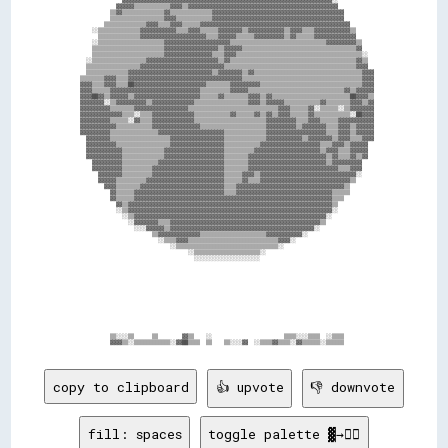
                ▓▓▓▓▓▓▓▓▓▓▓▓▓▓▓▓▓▓▓▓▓▓▓▓▓▓▓▓▓▓▓▓▓▓▓▓▓▓▓▓▓▓▓▓▓▓▓▓▓▓▓▓▓▓▓▓▓▓▓▓▓▓▓▓▓▓▓▓▓▓░░            

              ▓▓▓▓▓▓▒▒▒▒▒▒▒▒▒▒▒▒▓▓▓▓▒▒▓▓▓▓▓▓▓▓▓▓▓▓▓▓▓▓▓▓▓▓▓▓▓▓▓▓▓▓▓▓▓▓▓▓▓▓▓▓▓▓▓▓▓▓▓▓▓▓▓▓            

            ▒▒▓▓▒▒▒▒▒▒▒▒▒▒▒▒▒▒▓▓▒▒▒▒▒▒▒▒▒▒▒▒▒▒▓▓▓▓▓▓▓▓▓▓▓▓▓▓▓▓▓▓▓▓▓▓▓▓▓▓▓▓▓▓▓▓▓▓▓▓▓▓▓▓▓▓▓▓          

            ▒▒▒▒▒▒▒▒▒▒▒▒▒▒▒▒▒▒▓▓▓▓▒▒▒▒▒▒▒▒▒▒▒▒▓▓▓▓▓▓▓▓▓▓▓▓▓▓▓▓▓▓▓▓▓▓▓▓▓▓▓▓▓▓▓▓▓▓▓▓▓▓▓▓▓▓▓▓          

          ▒▒▒▒▒▒▒▒▒▒▒▒▒▒▓▓▓▓▒▒▒▒▓▓▓▓▒▒▒▒▒▒▓▓▓▓▓▓▓▓▓▓▓▓▓▓▓▓▓▓▓▓▓▓▓▓▓▓▓▓▓▓▓▓▓▓▓▓▓▓▓▓▓▓▓▓▓▓▓▓▓▓        

      ░░▒▒▒▒▒▒▒▒▒▒▒▒▒▒▓▓▓▓▓▓▓▓▓▓▓▓▒▒▒▒▓▓▓▓▒▒▒▒▒▒▓▓▓▓▓▓▓▓▒▒▓▓▓▓▓▓▓▓▓▓▓▓▒▒▓▓▓▓▒▒▒▒▓▓▓▓▓▓▓▓▓▓▓▓▒▒      

        ▒▒▒▒▒▒▒▒▒▒▒▒▒▒▓▓▓▓▓▓▓▓▓▓▓▓▓▓▓▓▓▓▓▓▓▓▒▒▒▒▓▓▓▓▓▓▒▒▒▒▒▒▓▓▓▓▓▓▓▓▓▓▒▒▓▓▒▒▒▒▒▒▓▓▓▓▓▓▓▓▓▓▓▓▓▓      

      ░░▒▒▒▒▒▒▒▒▒▒▒▒▒▒▒▒▒▒▒▒▒▒▓▓▓▓▓▓▓▓▓▓▓▓▓▓▓▓▓▓▓▓▓▓▒▒▒▒▒▒▒▒▒▒▒▒▒▒▒▒▒▒▒▒▒▒▒▒▒▒▒▒▒▒▒▒▓▓▓▓▓▓▓▓▓▓▒▒    

      ▒▒▒▒▒▒▒▒▒▒▒▒▒▒▒▒▒▒▒▒▒▒▒▒▓▓▓▓▓▓▓▓▓▓▓▓▓▓▓▓▓▓▒▒▓▓▓▓▓▓▒▒▒▒▒▒▒▒▒▒▒▒▒▒▒▒▒▒▒▒▒▒▒▒▒▒▒▒▒▒▒▒▒▒▒▒▒▒▓▓    

      ▒▒▒▒▒▒▒▒▒▒▒▒▒▒▒▒▒▒▒▒▒▒▒▒▓▓▓▓▓▓▓▓▓▓▓▓▓▓▓▓▒▒▒▒▓▓▓▓▒▒▒▒▒▒▒▒▒▒▒▒▒▒▒▒▒▒▒▒▒▒▒▒▒▒▒▒▒▒▒▒▒▒▒▒▒▒▒▒▒▒░░  

    ░░▒▒▒▒▒▒▒▒▒▒▒▒▒▒▒▒▒▒▓▓▓▓▓▓▓▓▓▓▓▓▓▓▓▓▓▓▓▓▓▓▓▓▒▒▓▓▒▒▒▒▒▒▒▒▒▒▒▒▒▒▒▒▒▒▒▒▒▒▒▒▒▒▒▒▒▒▒▒▒▒▒▒▒▒▒▒▒▒▓▓▒▒  

    ▒▒▒▒▒▒▒▒▒▒▒▒▒▒▒▒▒▒▓▓▓▓▓▓▓▓▓▓▓▓▓▓▓▓▓▓▓▓▓▓▓▓▓▓▓▓▒▒▒▒▒▒▒▒▒▒▒▒▒▒▒▒▒▒▒▒▒▒▒▒▒▒▒▒▒▒▒▒▒▒▒▒▒▒▒▒▒▒▒▒▓▓▓▓  

    ▒▒▒▒▒▒▒▒▒▒▒▒▒▒▓▓▓▓▓▓▓▓▓▓▓▓▓▓▓▓▓▓▓▓▓▓▓▓▓▓▓▓▒▒▓▓▓▓▓▓▓▓▒▒▓▓▒▒▒▒▒▒▒▒▒▒▒▒▒▒▒▒▒▒▒▒▒▒▒▒▒▒▒▒▒▒▒▒▒▒▒▒▓▓▓▓

  ▒▒▒▒▒▒▒▒▓▓▓▓▒▒▒▒▓▓▓▓▓▓▓▓▓▓▓▓▓▓▓▓▓▓▓▓▓▓▓▓▓▓▓▓▓▓▓▓▓▓▓▓▓▓▒▒▒▒▒▒▒▒▒▒▒▒▒▒▒▒▒▒▒▒▒▒▒▒▒▒▒▒▒▒▒▒▒▒▒▒▒▒▒▒▓▓▓▓

  ▓▓▓▓▒▒▒▒▓▓▓▓▒▒▒▒██▓▓▓▓▓▓▓▓▓▓▓▓▓▓▓▓▓▓▓▓▓▓▓▓▒▒▒▒▒▒▒▒▓▓▓▓▓▓▓▓▓▓▒▒▒▒▒▒▒▒▒▒▒▒▒▒▒▒▒▒▒▒▒▒▒▒▒▒▒▒▒▒▒▒▒▒▓▓▓▓

  ▓▓▓▓▒▒▒▒▒▒▓▓▓▓▓▓▓▓▓▓▓▓▓▓▓▓▓▓▓▓▓▓▓▓▓▓▓▓▓▓▒▒▒▒▒▒▒▒▒▒▓▓▓▓▓▓▒▒▒▒▒▒▒▒▒▒▒▒▒▒▒▒▒▒▒▒▒▒▒▒▒▒▒▒▒▒▒▒▓▓▒▒▓▓▓▓▓▓

  ▓▓▓▓██▓▓▒▒▓▓▓▓▓▓▒▒▓▓▓▓▓▓▓▓▓▓▓▓▓▓▓▓▓▓▓▓▓▓▒▒▒▒▒▒▓▓▒▒▒▒▒▒▒▒▓▓▓▓▒▒▓▓▒▒▒▒▒▒▒▒▒▒▒▒▒▒▒▒▒▒▒▒▒▒▒▒▒▒██▓▓▓▓▒▒

  ▓▓▓▓▓▓▓▓░░▒▒▓▓▓▓▓▓▓▓▓▓▒▒▓▓▓▓▓▓▓▓▓▓▓▓▓▓▒▒▒▒▒▒▒▒▒▒▒▒▒▒▒▒▒▒▓▓▓▓▒▒▓▓▓▓▓▓▒▒▒▒▒▒▒▒▒▒▒▒▓▓▒▒▒▒▒▒▒▒▓▓▓▓▒▒▓▓

  ▓▓▓▓▓▓▓▓▓▓▒▒▒▒▒▒▒▒▓▓▓▓▓▓▓▓▓▓▓▓▓▓▓▓▓▓▒▒▒▒▒▒▒▒▒▒▒▒▒▒▒▒▒▒▒▒▒▒▒▒▒▒▒▒▒▒▓▓▓▓▒▒▒▒▒▒▓▓░░▒▒▒▒▒▒░░▒▒▓▓▓▓▓▓▓▓

  ▓▓▓▓▓▓▓▓▓▓▓▓▓▓▒▒▒▒░░▒▒▒▒▓▓▓▓▓▓▓▓▓▓▓▓▓▓▒▒▒▒▒▒▒▒▒▒▒▒▓▓▒▒▒▒▒▒▓▓▒▒▓▓▒▒▓▓▓▓▒▒▒▒▒▒▓▓▒▒▒▒▒▒▒▒▒▒▒▒░░██▓▓▓▓

  ▓▓▓▓▓▓▓▓▓▓▒▒▒▒▒▒░░▓▓▒▒▒▒▓▓▓▓▓▓▓▓▓▓▓▓▓▓▒▒▒▒▒▒▒▒▒▒▒▒▒▒▒▒▒▒▒▒▒▒▒▒▓▓▓▓▓▓▓▓▓▓▒▒▒▒▓▓▓▓▒▒▒▒▒▒▓▓▓▓▓▓▓▓▓▓▓▓

  ▓▓▓▓▓▓▓▓▓▓▓▓▒▒▒▒▒▒▒▒▒▒▒▒▓▓▓▓▓▓▓▓▓▓▓▓▓▓▓▓▒▒▒▒▒▒▒▒▒▒▒▒▒▒▒▒▒▒▒▒▒▒▓▓▓▓▓▓▓▓▓▓▒▒▓▓▓▓▓▓▓▓▒▒▒▒▓▓▓▓▒▒▓▓▓▓▓▓

  ▓▓▓▓▓▓▓▓▓▓▒▒▒▒▒▒▒▒▒▒▒▒▒▒▒▒▓▓▓▓▓▓▓▓▓▓▓▓▓▓▓▓▓▓▓▓▓▓▒▒▒▒▒▒▒▒▒▒▒▒▒▒▓▓▓▓▓▓▓▓▓▓▓▓▓▓▓▓▓▓▓▓▒▒▒▒▓▓▓▓▒▒▓▓▓▓▓▓

    ▓▓▓▓▓▓▓▓▒▒▒▒▒▒▒▒▒▒▒▒▒▒▒▒▒▒▒▒▓▓▓▓▓▓▓▓▓▓▓▓▓▓▓▓▓▓▒▒▒▒▒▒▒▒▒▒▒▒▒▒▓▓▓▓▓▓▓▓▓▓▓▓▒▒▓▓▓▓▓▓▓▓▒▒▓▓▓▓▒▒▒▒▓▓▓▓

    ▓▓▓▓▓▓▓▓▓▓▒▒▒▒▒▒▒▒▒▒▒▒▒▒▒▒▒▒▓▓▓▓▓▓▓▓▓▓▓▓▓▓▓▓▓▓▒▒▒▒▒▒▒▒▒▒▒▒▓▓▓▓▓▓▓▓▓▓▓▓▓▓▓▓▓▓▓▓▒▒▒▒▓▓▓▓▒▒▓▓▓▓▓▓  

    ▓▓▓▓▓▓▓▓▓▓▓▓▒▒▒▒▒▒▒▒▒▒▒▒▒▒▓▓▓▓▓▓▓▓▓▓▓▓▓▓▓▓▓▓▓▓▒▒▒▒▒▒▒▒▒▒▓▓▓▓▓▓▓▓▓▓▓▓▓▓▓▓▓▓▓▓▓▓▒▒▓▓▓▓▒▒▒▒▓▓▓▓▓▓  

    ▓▓▓▓▓▓▓▓▓▓▓▓▒▒▒▒▒▒▒▒▒▒▒▒▒▒▓▓▓▓▓▓▓▓▓▓▓▓▓▓▓▓▓▓▓▓▒▒▒▒▒▒▒▒▓▓▓▓▓▓▓▓▓▓▓▓▓▓▓▓▓▓▓▓▓▓▓▓▓▓▒▒▓▓▒▒▒▒▓▓▒▒▓▓  

      ▓▓▓▓▓▓▓▓▓▓▒▒▒▒▒▒▒▒▒▒▒▒▓▓▓▓▓▓▓▓▓▓▓▓▓▓▓▓▓▓▓▓▓▓▒▒▒▒▒▒▒▒▓▓▓▓▓▓▓▓▓▓▓▓▓▓▓▓▓▓▓▓▓▓▓▓▓▓▒▒▓▓▓▓▓▓▓▓▓▓    

      ▓▓▓▓▓▓▓▓▓▓▒▒▒▒▒▒▒▒▒▒▓▓▓▓▓▓▓▓▓▓▓▓▓▓▓▓▓▓▓▓▓▓▓▓▒▒▒▒▒▒▒▒▓▓▓▓▓▓▓▓▓▓▓▓▓▓▓▓▓▓▓▓▓▓▓▓▓▓▓▓▓▓▒▒▒▒▓▓▓▓    

        ▓▓▓▓▓▓▓▓▒▒▒▒▒▒▒▒▒▒▓▓▓▓▓▓▓▓▓▓▓▓▓▓▓▓▓▓▓▓▓▓▓▓▒▒▒▒▒▒▓▓▓▓▒▒▓▓▓▓▓▓▓▓▓▓▓▓▓▓▓▓▓▓▓▓▓▓▓▓▓▓▓▓▓▓▓▓░░    

        ▓▓▓▓▓▓▒▒▒▒▒▒▒▒▒▒▓▓▓▓▓▓▓▓▓▓▓▓▓▓▓▓▓▓▓▓▓▓▓▓▓▓▒▒▒▒▒▒▓▓▒▒▒▒▓▓▓▓▓▓▓▓▓▓▓▓▓▓▓▓▓▓▓▓▓▓▓▓▓▓▓▓▓▓▒▒      

          ▓▓▓▓▒▒▒▒▒▒▒▒▓▓▓▓▓▓▓▓▓▓▓▓▓▓▓▓▓▓▓▓▓▓▓▓▓▓▓▓▒▒▒▒▓▓▓▓▓▓▓▓▓▓▓▓▓▓▓▓▓▓▓▓▓▓▓▓▓▓▓▓▓▓▓▓▓▓▓▓▒▒        

            ▓▓▒▒▒▒▒▒▓▓▓▓▓▓▓▓▓▓▓▓▓▓▓▓▓▓▓▓▓▓▓▓▓▓▓▓▓▓▒▒▒▒▓▓▓▓▓▓▓▓▓▓▓▓▓▓▓▓▓▓▓▓▓▓▓▓▓▓▓▓▓▓▓▓▒▒▒▒▒▒        

            ▓▓▒▒▒▒▒▒▓▓▓▓▓▓▓▓▓▓▓▓▓▓▓▓▓▓▓▓▓▓▓▓▓▓▓▓▓▓▓▓▓▓▓▓▓▓▓▓▓▓▓▓▓▓▓▓▓▓▓▓▓▓▓▓▓▓▓▓▓▓▓▓▓▓▒▒▒▒          

              ▓▓▒▒▓▓▓▓▓▓▓▓▓▓▓▓▓▓▓▓▓▓▓▓▓▓▓▓▓▓▓▓▓▓▓▓▓▓▓▓▓▓▓▓▓▓▓▓▓▓▓▓▓▓▓▓▓▓▓▓▓▓▓▓▓▓▓▓▓▓▓▓▒▒            

              ░░▒▒▓▓▓▓▓▓▓▓▓▓▓▓▓▓▓▓▓▓▓▓▓▓▓▓▓▓▓▓▓▓▓▓▓▓▓▓▓▓▓▓▓▓▓▓▓▓▓▓▓▓▓▓▓▓▓▓▓▓▓▓▓▓▓▓▓▓▓▓░░            

                ░░▒▒▓▓▓▓▓▓▓▓▓▓▓▓▓▓▓▓▓▓▓▓▓▓▓▓▓▓▓▓▓▓▓▓▓▓▓▓▓▓▓▓▓▓▓▓▓▓▓▓▓▓▓▓▓▓▓▓▓▓▓▓▓▓▓▓░░              

                  ░░▓▓▓▓▓▓▓▓▒▒▒▒▓▓▓▓▓▓▓▓▓▓▓▓▓▓▓▓▓▓▓▓▓▓▓▓▓▓▓▓▓▓▓▓▓▓▓▓▓▓▓▓▓▓▓▓▓▓▓▓▓▓▒▒                

                    ░░░░▓▓▓▓▓▓▒▒▓▓▓▓▓▓▓▓▓▓▓▓▓▓▓▓▓▓▓▓▓▓▓▓▓▓▓▓▓▓▓▓▓▓▓▓▓▓▓▓▓▓▓▓▓▓▓▓░░                  

                          ▒▒▓▓▓▓▓▓▓▓▓▓▓▓▓▓▒▒▒▒▒▒▒▒▒▒▒▒▒▒▒▒▒▒▒▒▒▒▓▓▓▓▓▓▓▓▓▓▓▓░░                      

                            ░░▒▒▒▒▓▓▓▓▒▒▒▒▒▒▒▒▒▒▒▒▒▒▒▒▒▒▒▒▒▒▒▒▒▒▒▒▒▒▓▓▓▓░░                          

                                ░░▒▒▒▒▒▒▒▒▒▒▒▒▒▒▒▒▒▒▒▒▒▒▒▒▒▒▒▒▒▒▒▒▒▒░░                              

                                      ░░▒▒▒▒▒▒▒▒▒▒▒▒▒▒▒▒▒▒▒▒▒▒░░                                    

                                        ░░░░░░░░░░░░░░░░░░░░░░                                      

            ▒▒░░░░▒▒      ▒▒        ▓▓▒▒    ░░                        ▒▒▒▒░░░░▒▒▒▒  ░░▒▒▒▒          

copy to clipboard
👍 upvote
👎 downvote
fill: spaces
toggle palette ▓→✊🏽