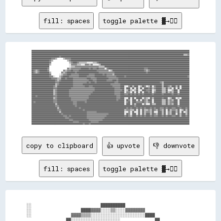
fill: spaces
toggle palette ▓→✊🏽
████████████████████████████████████████████████████████████████████████████████████████████████████████████████████████████████████████████████████████████████

████████████████████████████████████████████████████████████████████████████████████████████████████████████████████████████████████████████████████████████████

██████████████████████████████████████████████████████████████████████████████████████████████████████████████████████████████████████████████████████████▒▒▒▒▓▓

████████████████████████████▓▓██████████████████████████████████████████████████████████████████████████████████████████████████████████████████████████████████

████████████████████▓▓▓▓▒▒      ▒▒▓▓▓▓▓▓████████████████████████████████████████████████████████████████████████████████████████████████████████████████████████

██████████████████▓▓▒▒              ▒▒▓▓████████████████████████████████████████████████████████████████████████████████████████████████████████████████████████

██████████████████▓▓                  ▒▒▓▓████▓▓▒▒▒▒▒▒▒▒░░░░░░▒▒▒▒▓▓████████████████████████████████████████████████████████████████████████████████████████████

██████████████████▒▒                  ░░▓▓▓▓▓▓▒▒▒▒░░░░▓▓▓▓▒▒▓▓░░░░░░▒▒██████████████████████████████████████████████████████████████████████████████████████████

██████████████████                    ░░▒▒▒▒▓▓▓▓▓▓▓▓▓▓▓▓▓▓▓▓▓▓▓▓▓▓▓▓▒▒▒▒▒▒██████████████████████████████████████████████████████████████████████████████████████

████████████████▓▓                  ▓▓▒▒▓▓▓▓▓▓▓▓▓▓████████▓▓██▓▓▓▓██▓▓▓▓▓▓░░▓▓████████████████████████████████████▓▓▓▓██████████████████████████████████████████

██▓▓▒▒▓▓████████▓▓              ▓▓▒▒▓▓▓▓██▓▓▓▓▓▓██████████████████▓▓▓▓▓▓▓▓▓▓▓▓░░▒▒████████████████████████████████▓▓▒▒▓▓████████████████████████████████████████

██▓▓▒▒▓▓██████████▒▒          ▓▓▒▒▓▓████████▓▓██████████████████████▓▓▓▓▓▓▓▓▓▓▓▓▓▓▓▓████████████████████████████████▓▓██████████████████████████████████████████

██████████████████▓▓        ░░▒▒▓▓▓▓████▓▓▓▓▓▓▓▓██████████▓▓▓▓▓▓████████▓▓██▓▓▓▓▓▓▒▒████████████████████████████████████████████████████████████████████████████

██████████████████▓▓▓▓░░    ▒▒▓▓██████▓▓▓▓▓▓▓▓▓▓████████▓▓▓▓▓▓▓▓████████████▓▓▓▓▓▓▓▓▓▓████████▓▓██████████████████████████████████████████████████████████████▓▓

████████████████████▓▓▓▓▓▓▒▒▒▒████▓▓██████▓▓▓▓▓▓▓▓▓▓▓▓▓▓████▓▓▓▓▓▓████████████▓▓▓▓▓▓▓▓▓▓████████████████████████████████████████████████████████████████████████

████████████████████████▓▓▒▒▓▓████████████▓▓▓▓▓▓▓▓▓▓▓▓▓▓▓▓████▓▓▓▓██████████▓▓▓▓▓▓████▓▓████████████████████████████████████████████████████████████████████████

████████████████████████▓▓▓▓██████████████▓▓▓▓▓▓▓▓▓▓▓▓▓▓██▓▓████▓▓██████████████████▓▓▓▓██████████████████████████████████████████▓▓▒▒██████████████████████████

████████████████████████▒▒▓▓██████████████▓▓▓▓▓▓▓▓▓▓████████████████████████████▓▓▓▓▓▓▓▓▓▓██████████████████████████████████████████▒▒██████████████████████████

██████████████████████▓▓▒▒████████████████▓▓▓▓▓▓▓▓▓▓▓▓████▓▓▓▓████████████████████▓▓▓▓▓▓▓▓████░░░░▓▓██▒▒████░░▒▒██▓▓░░▒▒██░░▓▓██████▒▒████▓▓▒▒████▒▒██░░████████

██████████████████████▓▓▓▓██████████████▓▓▓▓▓▓▓▓▓▓▓▓▓▓▓▓▓▓▓▓▓▓▓▓████████████████████▓▓▓▓▓▓████░░████░░██░░██░░██░░████▓▓██▒▒▓▓██████▒▒▒▒██▒▒▓▓░░██░░██░░████████

██████████████████████▒▒▓▓████████████▓▓▓▓▓▓▓▓▓▓▓▓▓▓▓▓▓▓▓▓▓▓▓▓▓▓████████████████████▓▓▓▓▓▓▓▓██░░▒▒██▒▒░░▒▒██░░░░████▓▓▓▓██░░▒▒██████▒▒▒▒██░░░░▒▒████░░██████████

██████████████████████▒▒▓▓████████████▓▓▓▓▓▓▓▓▓▓▓▓▓▓▓▓▓▓▓▓▓▓▓▓██████████████████████▓▓▓▓▓▓████░░▓▓▓▓░░██░░██░░██░░████▓▓██░░▓▓██████▒▒▒▒██▒▒▓▓▒▒████░░██████████

██████████████████████▒▒▓▓████████████▓▓▓▓▓▓▓▓▓▓▓▓▓▓▓▓▓▓▓▓▓▓████████████████████████▓▓▓▓▓▓████▓▓▓▓██▓▓██▓▓██▓▓██▓▓████████▓▓████████▓▓████████▓▓████▓▓██████████

████▓▓████████████████▓▓▓▓████████████▓▓▓▓▓▓▓▓▓▓▓▓▓▓▓▓▓▓▓▓████████████████████████████▓▓▓▓██████████████████████████████████████████████████████████████████████

██████████████████████▒▒▓▓██████████████▓▓▓▓▓▓▓▓▓▓▓▓▓▓▓▓▓▓████████████████████████████▓▓▓▓████░░░░██░░██░░██████░░▓▓▒▒░░██▒▒████████▓▓████░░▒▒████░░▒▒░░████████

██████████████████████▓▓▓▓██████████████▓▓▓▓▓▓▓▓▓▓▓▓▓▓▓▓██████████████████████████████▓▓██████░░██▓▓░░████░░██░░██▓▓▒▒████░░████████▒▒▒▒██▒▒▓▓▒▒████░░██████████

██▓▓██████████████████▓▓▓▓████████████████▓▓▓▓████████▓▓██████████████████████████████████████░░▓▓██░░████▓▓▓▓▓▓██▓▓▒▒▓▓██░░████████▒▒▒▒██▒▒▓▓▓▓████░░██████████

████████████████████████▒▒████████████████▓▓▓▓████████████████████████████████████████████████░░████░░██▒▒██████░░▓▓░░░░██▒▒▒▒██████▒▒▒▒██▒▒▓▓▒▒████░░██████████

████████████████████████▓▓▓▓████████████████▓▓██████████████████████████████████████████████████████████▓▓██████████████████████████████████████████▓▓██████████

██████████████████████████▒▒████████████████████▓▓██████████████████████████████████████████████▓▓██▓▓████▓▓██▓▓██▓▓████▓▓██▓▓████▓▓▓▓██▓▓████▓▓▓▓████▓▓████▓▓██

██████████████████████████▓▓▓▓██████████████████████▓▓████████████████████████████████████████▒▒▓▓▓▓▒▒▒▒██░░██░░██▒▒▒▒▓▓▒▒██▓▓▒▒██▓▓▒▒██░░██▒▒▓▓▓▓▒▒██░░▒▒██▒▒██

████████████████████████████▒▒██████████████████████████▓▓▓▓▓▓▓▓▓▓████████████████████████████░░░░▓▓░░██░░░░██░░██▒▒▓▓▓▓▒▒██░░░░████▒▒██░░▓▓▒▒████▒▒██░░██░░▒▒██

██████████████████████████████▓▓████████████████████████▓▓▓▓▓▓▓▓▓▓▓▓▓▓▓▓▓▓▓▓▓▓████████████████░░██▓▓░░████░░██░░██▒▒████▒▒██▓▓▒▒████▒▒██░░▓▓▒▒████░░██▒▒████▒▒██

████████████████████████████████▓▓▓▓██▓▓████████████████▓▓▓▓▓▓▓▓▓▓▓▓▓▓▓▓▓▓▓▓██████████████████▓▓██▓▓▒▒████▓▓██▓▓██▓▓████▓▓██▓▓▓▓████▓▓██▓▓████▓▓▓▓████▒▒████▓▓██

██████████████████████████████████▓▓▓▓██████████████████▓▓▓▓▓▓▓▓▓▓▓▓▓▓▓▓▓▓██████████████████████████████████████████████████████████████████████████████████████

██████████████████████████████████████▓▓▓▓████████████████▓▓▓▓▓▓▓▓▓▓▓▓▓▓████████████████████████████████████████████████████████████████████████████████████████

██████████████████████████████████████████▓▓▓▓▓▓████████████▓▓▓▓▓▓▓▓████████████████████████████████████████████████████████████████████████████████████████████

copy to clipboard
👍 upvote
👎 downvote
fill: spaces
toggle palette ▓→✊🏽
░░                            ██████████                            

░░                    ████▓▓▓▓░░░░▒▒░░░░▓▓▓▓▓▓▓▓                    

░░                ▓▓▓▓▒▒▒▒░░░░░░░░░░░░░░░░░░░░░░████                

                ██░░░░░░░░░░░░░░░░░░░░              ██              
