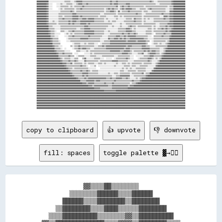
copy to clipboard
👍 upvote
👎 downvote
fill: spaces
toggle palette ▓→✊🏽
              ▓▓▒▒▒▒██▒▒▒▒▒▒▒▒              

          ▒▒▒▒▒▒▒▒██████▒▒▒▒██████          

        ██████▒▒▒▒████████▒▒████████        

      ▒▒████████▒▒▒▒████▒▒▒▒▒▒████████      

    ▒▒▒▒██████████▒▒▒▒▒▒▒▒▓▓▒▒██████████    
