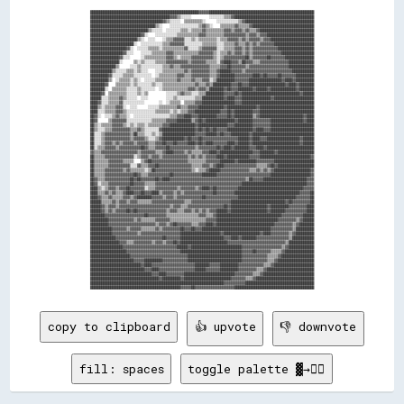
████████████████████████████████████████████████████████████▓▓▓▓▓▓██████████████████████████████████████████████████████████

████████████████████████████████████████████▓▓▓▓▒▒░░░░░░          ░░░░░░░░▒▒▒▒▓▓████████████████████████████████████████████

████████████████████████████████████████▓▓▒▒░░░░░░  ▒▒▒▒▒▒▒▒▒▒░░      ░░░░░░░░░░░░▒▒▓▓██████████████████████████████████████

████████████████████████████████████▒▒░░    ░░░░░░░░░░░░░░░░▒▒▓▓▒▒░░    ▒▒▒▒▒▒▒▒▓▓▒▒▒▒▒▒▓▓██████████████████████████████████

████████████████████████████████▒▒░░░░░░  ░░░░░░░░▒▒▒▒░░▒▒▒▒▒▒▓▓▒▒▒▒▒▒▒▒▒▒▓▓▓▓▒▒▓▓▓▓▒▒▓▓▒▒▒▒▓▓██████████████████████████████

████████████████████████████▓▓░░    ░░░░░░░░░░░░▒▒▒▒▒▒▒▒▒▒▒▒▓▓▓▓▒▒▒▒▒▒▒▒▒▒▓▓▓▓▓▓▓▓▓▓▓▓▒▒▓▓▓▓▒▒▓▓▓▓██████████████████████████

██████████████████████████▒▒░░  ░░░░    ░░▒▒▒▒▓▓▓▓▓▓░░░░▒▒░░▒▒▒▒▒▒▒▒▒▒░░▒▒▒▒▓▓▓▓▓▓▒▒▓▓▒▒▓▓▓▓▓▓▒▒▓▓▓▓████████████████████████

████████████████████████░░  ░░░░░░░░░░░░▒▒▒▒▓▓▓▓▓▓▓▓░░░░░░░░░░▒▒▒▒▒▒▒▒░░░░▒▒▒▒▒▒▓▓▒▒▒▒▓▓▒▒▓▓▒▒▓▓▓▓▓▓▓▓██████████████████████

████████████████████▓▓░░  ░░░░░░▒▒▒▒▒▒░░▒▒▒▒▒▒▒▒▒▒▒▒▓▓░░░░░░▒▒▓▓▓▓▓▓▓▓░░░░▒▒▒▒▒▒▓▓▓▓▒▒▓▓▒▒▓▓▓▓▓▓▓▓▓▓▓▓▓▓████████████████████

██████████████████▓▓░░░░    ░░░░░░▒▒▒▒▒▒▒▒▓▓▓▓▒▒▒▒▒▒▒▒▒▒▒▒▒▒▓▓▓▓▓▓▓▓▒▒░░▒▒▒▒▓▓▒▒▓▓▓▓▒▒▓▓▒▒▓▓▓▓▓▓▓▓▓▓▓▓▓▓▓▓██████████████████

████████████████▓▓░░░░      ░░▒▒▒▒▒▒▒▒▒▒▒▒▓▓▓▓▒▒░░▒▒▒▒▒▒▓▓▓▓▓▓▓▓▓▓▓▓▒▒░░▒▒▓▓▓▓▓▓▓▓▓▓▓▓██▒▒▓▓▓▓▓▓▓▓██▓▓▓▓▓▓▓▓████████████████

████████████████░░      ▒▒░░▒▒░░░░░░▒▒▒▒▒▒▓▓▓▓▓▓▓▓▓▓▓▓▒▒▓▓▓▓▓▓▓▓▒▒▒▒▒▒░░▓▓████▓▓▓▓▒▒██▓▓▓▓▒▒▒▒▓▓▓▓▓▓▓▓▓▓▓▓▓▓▓▓██████████████

██████████████▒▒      ░░░░▒▒░░░░░░░░░░░░▒▒▒▒▓▓▒▒▒▒▓▓▓▓▓▓▓▓▓▓▓▓▓▓▓▓▒▒▒▒▒▒▓▓▓▓██▓▓▓▓▓▓▓▓▒▒▓▓▓▓▓▓▓▓▓▓▓▓▓▓▓▓▓▓▓▓▓▓██████████████

████████████▒▒░░░░░░▒▒▒▒░░▒▒░░░░    ░░░░▒▒▒▒▒▒▒▒▒▒▒▒▓▓▒▒▓▓▓▓▓▓▓▓▓▓▒▒▒▒▓▓██████▓▓▓▓▓▓▒▒▓▓▓▓▓▓▓▓▓▓▓▓▓▓▓▓▓▓▓▓▓▓▓▓▓▓████████████

██████████▓▓░░░░░░▒▒▒▒▒▒░░░░░░░░░░  ░░▒▒▒▒▒▒▒▒▒▒▓▓▓▓▒▒▒▒▓▓▓▓▓▓▓▓▓▓▒▒▒▒▓▓████████▓▓▓▓▓▓▓▓▓▓████▓▓██▓▓▓▓▓▓██▓▓▓▓▓▓▓▓██████████

██████████▒▒  ░░▒▒▒▒▒▒░░▒▒░░  ░░░░░░▒▒▒▒▒▒▒▒▒▒▒▒▓▓▒▒▒▒▒▒▓▓▒▒▒▒▓▓▓▓░░▒▒██████████▓▓▓▓▓▓▓▓██████████████████▓▓████▓▓██████████

████████▓▓    ▒▒▒▒▒▒▒▒░░▒▒░░░░░░░░▒▒░░░░▒▒▒▒▒▒▒▒▒▒▒▒▒▒▒▒▒▒▓▓▒▒▒▒▓▓▒▒██████████▓▓▓▓██▓▓▓▓████████████████████▓▓████▓▓████████

████████░░  ▒▒▒▒▒▒▒▒░░░░░░▒▒░░░░░░░░  ░░▒▒▒▒▒▒▒▒▒▒▒▒▒▒▓▓▓▓▒▒▓▓▓▓▒▒████████▓▓██▓▓▓▓████████▓▓██████▓▓██████████████▓▓████████

██████▓▓  ▒▒▒▒▒▒▒▒▒▒░░░░░░▒▒░░▒▒          ░░░░░░▒▒▓▓▒▒▒▒░░░░▒▒▒▒██████████▓▓▓▓▓▓██▓▓████████████████████████████████▓▓██████

██████░░░░▒▒▒▒▒▒▓▓▒▒░░░░░░  ░░░░          ░░░░▒▒░░░░░░░░░░▒▒▒▒████████████▓▓████▓▓▓▓████████████████▓▓██████████████████████

████▓▓░░░░▒▒▒▒▒▒▓▓░░░░░░░░░░░░        ░░  ░░▒▒▒▒▒▒  ▒▒▒▒▒▒▓▓▓▓██████████████████▓▓▓▓████████████████████████████████████████

████▒▒░░▒▒▒▒▒▒▓▓▓▓░░  ░░░░      ░░░░░░▒▒▒▒▒▒▒▒▒▒▓▓▒▒▒▒▓▓▓▓▓▓██████████████▓▓████████████████▓▓██████████████████████████████

████░░░░▒▒▒▒▒▒▓▓▓▓▒▒░░░░░░░░░░░░░░░░▒▒▒▒▒▒▒▒░░▒▒░░▒▒▒▒▓▓▓▓██████████████▓▓▓▓██▓▓██████████▓▓▓▓██████████████████████████████

██▓▓░░  ░░░░▒▒▓▓▒▒▒▒░░  ░░░░░░░░░░░░░░░░░░░░▒▒▒▒▓▓▓▓████▓▓▓▓██████████▓▓▓▓▓▓██▓▓██████████▒▒▓▓████████████████████████▓▓████

██▓▓      ▒▒▓▓▓▓▓▓▓▓░░░░░░░░░░░░░░▒▒▒▒▒▒▒▒▓▓▓▓▓▓████████▒▒▓▓██▓▓████████████████▓▓████████▓▓▓▓▓▓▓▓▓▓██████████████████▓▓████

██▒▒░░▒▒▒▒▒▒▓▓▓▓▓▓▒▒░░▒▒░░▒▒▒▒░░▒▒▒▒▒▒▒▒▓▓▓▓██████████████▓▓████████████████▓▓▓▓██████████▓▓▓▓▓▓▓▓▓▓████████████████████████

██▒▒░░░░▒▒▒▒▓▓▓▓▓▓▓▓▓▓▒▒▒▒▓▓▒▒░░░░░░░░▓▓██████████████████▓▓██▓▓██▓▓██▓▓▓▓▓▓██████████████▓▓████▓▓▓▓████████████████████████

██░░░░▒▒▓▓▓▓▓▓▓▓▓▓▓▓▓▓▒▒██▒▒▒▒░░░░▒▒░░▒▒██████████████████▓▓▓▓▓▓██████▓▓██▓▓▓▓██████████▓▓██████████████████████████████████

██░░░░▒▒▓▓▓▓▓▓▓▓▓▓▓▓▓▓▒▒▓▓▓▓▓▓▒▒░░░░▒▒▓▓████████████▓▓██▓▓▓▓██▓▓▓▓▓▓▓▓▓▓▓▓▓▓▓▓▓▓▓▓██████▓▓████▓▓▓▓██████████████████▓▓██████

██░░░░▒▒▓▓▓▓▒▒▓▓▒▒▓▓▓▓▓▓▒▒▓▓▓▓▓▓▒▒▒▒▓▓▓▓██▓▓▓▓██▓▓▓▓▓▓████▓▓██▓▓████▓▓▓▓▓▓▓▓████▓▓██████▓▓██████████████████████████▓▓██████

██░░▒▒▒▒▓▓▓▓▓▓▒▒▓▓▓▓▓▓▓▓▓▓▓▓██▓▓▒▒▒▒▓▓▓▓▓▓██▓▓▓▓▓▓▓▓▓▓▓▓▓▓▒▒▓▓▓▓▓▓▓▓▓▓██▓▓████▓▓████████▓▓▓▓████▓▓██████████████████████████

▓▓▒▒▒▒▓▓▓▓▓▓▓▓▓▓▓▓▓▓▓▓▓▓▓▓▒▒▓▓▓▓▓▓▓▓▒▒▒▒▓▓████▓▓▓▓▓▓▒▒▓▓▒▒▒▒▒▒▓▓▓▓████▓▓██████████████████▓▓▓▓████████▓▓████████████████████

██▒▒▒▒▒▒▓▓▓▓▓▓▓▓▓▓▓▓▓▓▓▓░░▒▒▓▓▓▓▒▒▓▓▓▓▒▒▓▓▓▓▓▓▓▓▓▓▓▓▓▓▒▒▓▓▒▒▓▓▒▒▓▓▓▓▓▓████▓▓████████████▓▓▓▓▓▓████████████████████████████▓▓

██▒▒▒▒▒▒▒▒▓▓▓▓▓▓▓▓▒▒▒▒▒▒    ▒▒▓▓██▓▓▓▓▓▓▓▓▓▓▓▓▓▓▓▓▓▓▓▓▒▒▒▒▒▒▒▒▒▒▓▓▓▓▓▓▓▓████████▓▓██████████▓▓▓▓▓▓▓▓▓▓██████████████████████

██▒▒▒▒▒▒▒▒▓▓▓▓▓▓▓▓▓▓▓▓░░░░▓▓▒▒▒▒▓▓▓▓██▓▓▓▓▓▓▓▓▓▓▓▓▓▓▓▓▓▓▒▒▒▒▒▒▓▓▓▓▒▒▓▓████▓▓▓▓▓▓▓▓▓▓▓▓▓▓▓▓▓▓▒▒▒▒▒▒▓▓██▓▓████████████████████

██▒▒▒▒▒▒▓▓▓▓▓▓▓▓▓▓▒▒▓▓▒▒▒▒▒▒▒▒░░▒▒██▓▓▓▓▓▓▓▓▓▓▓▓▓▓▓▓▓▓▓▓▒▒░░▒▒▒▒▓▓██████▓▓▓▓▓▓▓▓▓▓▓▓▓▓▓▓▒▒▒▒▓▓▒▒▓▓▒▒▓▓████████████████████▓▓

██▒▒▒▒▒▒▓▓▓▓▓▓▓▓▓▓▓▓▓▓▓▓██▓▓▒▒▒▒▓▓▓▓▓▓▓▓▓▓▓▓██▓▓▓▓▓▓▓▓▓▓▓▓▓▓▓▓████████▓▓▓▓▓▓▓▓▓▓▓▓▓▓▓▓▓▓▓▓▓▓▓▓▓▓▓▓▓▓██████████████████████▓▓

██▓▓▒▒▒▒▓▓▓▓▓▓▓▓▓▓▓▓▓▓██▓▓██▓▓▓▓▓▓▓▓██▓▓████▓▓▓▓▓▓▓▓▓▓▓▓▓▓▓▓▓▓▓▓▓▓▓▓▓▓▓▓▓▓▓▓▓▓▓▓▓▓▓▓▓▓▒▒██▓▓▓▓▓▓████████████████████████▓▓▓▓

██▓▓░░▒▒▒▒▓▓▓▓▓▓▓▓▓▓▓▓██▓▓▓▓▓▓▒▒▒▒▒▒▓▓▓▓▓▓▓▓▓▓▓▓▓▓▓▓▓▓▓▓▓▓▓▓▓▓▓▓▓▓▓▓▓▓▓▓▓▓▓▓▓▓▓▓▓▓▓▓████████████████████████████████████▓▓▓▓

████▒▒░░▒▒▓▓▓▓▒▒▓▓▓▓██▓▓▓▓▓▓▓▓░░▒▒▒▒▓▓▓▓▓▓▓▓▓▓▓▓▒▒▓▓▓▓▓▓▓▓▒▒▓▓████▓▓██▓▓▓▓▓▓▓▓▓▓▓▓████████████████████████████████████▓▓▓▓▓▓

████▒▒▒▒▓▓▒▒▓▓▒▒▒▒▓▓████▓▓▓▓██▓▓▓▓████▒▒▓▓▓▓▓▓▒▒▓▓▒▒▓▓▓▓▓▓▓▓▓▓▓▓▓▓▓▓██▓▓▓▓▓▓▓▓▓▓████████████████████████████████████▓▓▓▓▓▓██

████▓▓▒▒▒▒▓▓▒▒▒▒▒▒▓▓▓▓▒▒▓▓████████▓▓▓▓▓▓▒▒▓▓▓▓▒▒▓▓▓▓▓▓▓▓▓▓▓▓▓▓██▓▓▓▓▓▓▓▓▓▓▓▓▓▓▓▓▓▓████████████████████████████████▓▓▓▓▓▓▓▓██

██████▒▒▒▒▒▒▓▓▒▒▓▓▓▓▒▒▓▓▓▓▒▒▒▒▒▒▒▒▓▓▓▓▓▓▓▓▓▓▓▓▓▓▓▓▓▓▒▒▒▒▓▓▓▓▓▓▓▓▓▓▓▓▓▓▓▓▓▓▓▓▓▓██████████████████████████████▓▓██▓▓▓▓▓▓▓▓▓▓██

██████▓▓▒▒▓▓▓▓▒▒▓▓▓▓▓▓▓▓▓▓▓▓▓▓▓▓▓▓▓▓▓▓▓▓▓▓▓▓▒▒▓▓▓▓▒▒▒▒▓▓▓▓▓▓▓▓▓▓▓▓▓▓▓▓▓▓▓▓██▓▓████████████████████▓▓██████████▓▓▓▓▓▓▓▓▓▓████

██████▓▓▒▒▓▓▒▒▓▓▓▓▓▓██▓▓██▓▓▓▓▓▓▓▓▓▓▓▓▓▓▓▓▒▒▓▓▓▓▒▒▒▒▓▓▓▓▒▒▓▓▒▒▓▓▒▒▓▓▓▓██████▓▓████████████████████▓▓████████▓▓▓▓▓▓▓▓▓▓▓▓████

████████▓▓▓▓▓▓▓▓▓▓▓▓▓▓▓▓▓▓▓▓▓▓██▓▓▓▓▓▓▓▓▓▓▒▒▒▒▒▒▒▒▒▒▒▒▒▒▒▒▒▒▓▓▓▓▒▒▒▒▓▓████████████████████████████████████▓▓▓▓▓▓▓▓▓▓▓▓██████

██████████▓▓▓▓▓▓▓▓▓▓▓▓▓▓▒▒▓▓▒▒▒▒▒▒▒▒▓▓▓▓▓▓▓▓▒▒▒▒▒▒▒▒▒▒▒▒▒▒▒▒▒▒▒▒▓▓▓▓▓▓██████████████████████████████████▓▓▓▓▓▓▓▓▓▓▒▒▓▓██████

██████████▓▓▓▓▓▓▓▓▓▓▓▓▓▓▓▓▓▓▓▓▓▓▓▓▓▓▒▒▓▓▓▓▒▒▓▓██▓▓▓▓▓▓▓▓▒▒▒▒▓▓▓▓████▓▓████████████████████████████████▓▓▓▓▓▓▓▓▓▓▒▒▓▓████████

████████████▓▓▓▓▓▓▓▓▒▒▓▓▓▓▓▓▒▒▒▒▒▒▒▒▓▓▒▒▓▓▓▓▓▓▓▓▓▓██▓▓▓▓██▓▓▓▓██████████████████████████████████████▓▓▓▓▓▓▓▓▓▓▓▓▒▒██████████

████████████▓▓▓▓▓▓▓▓▓▓▓▓▓▓▒▒▓▓▓▓▓▓▓▓▓▓▓▓▓▓▓▓▓▓▓▓▓▓██████████████████████▓▓████████████████████▓▓████▓▓▓▓▓▓▓▓▓▓▒▒▓▓██████████

██████████████▓▓▓▓▓▓▓▓▓▓▓▓▓▓▓▓▓▓▓▓▓▓▓▓▓▓██▓▓▓▓▓▓▓▓████████████████████████▓▓▓▓████▓▓████████▓▓▓▓▓▓▓▓▓▓▓▓▓▓▓▓▓▓▒▒████████████

████████████████▓▓▓▓▒▒▒▒▓▓▓▓▓▓▓▓▓▓▒▒▓▓▓▓▒▒▓▓▓▓██▓▓██████████████████████████▓▓▓▓▓▓▓▓▓▓▓▓▓▓▓▓▓▓▓▓▓▓▓▓▓▓▓▓▓▓▓▓▒▒██████████████

██████████████████▓▓▓▓▓▓▓▓▓▓▓▓▓▓▓▓▓▓▓▓▓▓▓▓▓▓▓▓▓▓██████▓▓████████████████████████████▓▓▓▓▓▓▓▓▓▓▓▓▓▓▓▓▓▓▓▓▓▓▒▒▓▓██████████████

████████████████████▓▓▓▓▓▓▓▓▓▓▓▓▓▓▓▓▓▓▓▓▓▓▓▓▓▓▓▓▓▓██████████████████████████████████▓▓▓▓▓▓██▓▓▓▓▓▓▓▓▒▒▒▒▒▒▓▓████████████████

██████████████████████▓▓▓▓▓▓▓▓▓▓▓▓▓▓▓▓▓▓▓▓▓▓▓▓▓▓▓▓▓▓▓▓██████████████████████████████▓▓▓▓▓▓▓▓▓▓▓▓▓▓▒▒▒▒▒▒▓▓██████████████████

████████████████████████▓▓▓▓▓▓██████████▓▓▓▓▓▓▓▓▓▓▓▓▓▓██████████████████████████████▓▓▓▓▓▓▓▓▓▓▓▓▓▓▒▒▒▒▓▓████████████████████

████████████████████████████▓▓████▓▓▓▓▓▓▓▓▓▓▓▓▓▓▓▓▓▓▓▓▓▓▓▓████████▓▓▓▓▓▓██████████▓▓▓▓▓▓▓▓▓▓▓▓▓▓▒▒▒▒▓▓██████████████████████

██████████████████████████████▓▓▓▓████▓▓▓▓▓▓▓▓▓▓▓▓▓▓▓▓▓▓▓▓██████▓▓▓▓▓▓▓▓██████████▓▓▓▓▓▓▓▓▓▓▒▒▒▒▓▓██████████████████████████

██████████████████████████████████▓▓▓▓████▓▓▓▓▓▓▓▓▓▓████████████████████████████▓▓▓▓▓▓▓▓▓▓▒▒▒▒▓▓████████████████████████████

██████████████████████████████████████▓▓██████████▓▓██████████████████████████▓▓▓▓▓▓▓▓▒▒▒▒▓▓████████████████████████████████

██████████████████████████████████████████████████████████████████████████▓▓▓▓▓▓▓▓▓▓▓▓██████████████████████████████████████

copy to clipboard
👍 upvote
👎 downvote
fill: spaces
toggle palette ▓→✊🏽