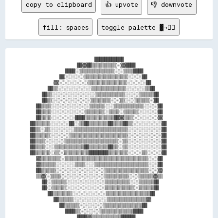
copy to clipboard
👍 upvote
👎 downvote
fill: spaces
toggle palette ▓→✊🏽
                      ████████████                      

                ██▓▓██▒▒▒▒▒▒▒▒▒▒░░▓▓████                

            ████░░▒▒▒▒▒▒▒▒▒▒▒▒▒▒░░░░▒▒▒▒████            

          ██░░░░░░░░▒▒▒▒▒▒▒▒▒▒▒▒▒▒▒▒▒▒░░░░░░██          

        ▓▓░░░░░░░░░░░░▒▒▒▒▒▒▒▒▒▒▒▒▒▒▒▒░░░░░░░░██        

      ██▒▒░░░░░░░░░░░░░░▒▒▒▒▒▒▒▒▒▒▒▒▒▒░░░░░░░░▒▒██      

    ██▒▒░░░░░░░░░░░░░░░░░░▒▒▒▒▒▒▒▒▒▒▒▒░░░░░░▒▒▒▒▒▒██    

    ██▒▒░░░░░░░░░░░░░░░░▒▒▒▒▒▒▒▒░░░░▒▒░░░░▒▒▒▒▒▒░░██    

  ██▒▒▒▒░░░░░░░░░░░░░░░░▒▒▒▒▒▒░░░░▒▒▒▒▒▒▒▒▒▒▒▒░░░░░░██  

  ██▒▒▒▒░░░░░░░░░░░░░░▒▒▒▒▒▒▒▒░░▒▒▒▒░░▒▒▒▒▒▒░░░░░░░░██  

  ██▒▒▒▒░░░░░░░░░░████▒▒▒▒▒▒▒▒▒▒▒▒██▓▓▒▒▒▒░░░░░░░░░░▓▓  

██▒▒▒▒▒▒░░░░░░░░██░░▒▒██▒▒▒▒▒▒▒▒██▒▒▒▒██▒▒░░░░░░░░░░░░██

██▒▒░░▒▒░░░░░░░░░░▒▒▒▒▒▒▒▒▒▒▒▒▒▒▒▒▒▒▒▒▒▒░░░░░░░░░░░░░░██

██▒▒▒▒▒▒░░░░░░░░▒▒▒▒▒▒▒▒▒▒▒▒▒▒▒▒▒▒▒▒▒▒▒▒░░░░░░░░░░░░░░██

██▒▒▒▒░░░░░░░░▒▒▒▒▒▒▒▒▒▒▒▒▒▒▒▒▒▒▒▒▒▒░░▒▒░░░░░░░░░░░░░░██

██▒▒▒▒░░░░▒▒▒▒▒▒▒▒▒▒▒▒██▒▒▒▒▒▒▒▒██▒▒░░▒▒░░░░░░░░░░░░░░██

██▒▒▒▒▒▒░░▒▒░░▒▒▒▒▒▒▒▒▒▒████████▒▒▒▒▒▒▒▒░░░░░░▒▒░░░░░░██

  ▓▓▒▒▒▒▒▒▒▒░░▒▒▒▒▒▒▒▒▒▒▒▒▒▒▒▒▒▒▒▒▒▒▒▒▒▒▒▒▒▒▒▒▒▒░░░░██  

  ▓▓▒▒▒▒▒▒░░░░░░░░▒▒▒▒░░░░▒▒▒▒▒▒▒▒▒▒▒▒▒▒▒▒▒▒▒▒▒▒░░░░██  

  ██▒▒▒▒▒▒░░░░░░░░░░░░░░░░░░░░▒▒▒▒▒▒▒▒▒▒▒▒▒▒▒▒▒▒░░░░▓▓  

  ▒▒▓▓░░▒▒▒▒░░░░░░░░░░░░░░░░░░▒▒▒▒▒▒▒▒▒▒░░░░▒▒▒▒▒▒▓▓▒▒  

    ██░░▒▒▒▒▒▒░░░░░░░░░░░░░░░░▒▒▒▒▒▒▒▒▒▒░░░░▒▒▒▒▒▒██    

    ██░░▒▒▒▒▒▒░░░░░░░░░░░░░░░░▒▒▒▒▒▒▒▒▒▒▒▒░░▒▒▒▒▒▒██    

      ██▒▒▒▒▒▒▒▒░░░░░░░░░░░░░░▒▒▒▒▒▒▒▒▒▒▒▒▒▒▒▒▒▒██      

        ██▒▒▒▒▒▒░░░░░░░░░░░░░░▒▒▒▒▒▒▒▒▒▒▒▒▒▒▒▒▓▓        

          ██▒▒▒▒▒▒░░░░░░░░░░▒▒▒▒▒▒▒▒▒▒▒▒▒▒▒▒██          

            ████▒▒░░░░░░░░▒▒▒▒▒▒▒▒▒▒▒▒▒▒████            

                ████▓▓▒▒▒▒▒▒▒▒▒▒▒▒██████                
