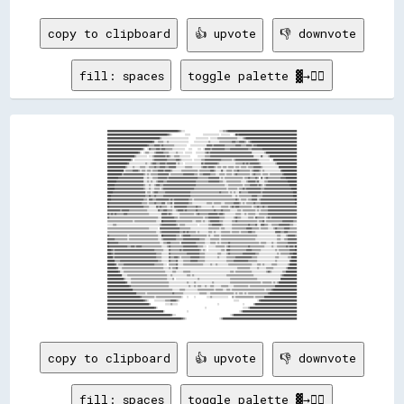
copy to clipboard
👍 upvote
👎 downvote
fill: spaces
toggle palette ▓→✊🏽
██████████████████████████████████████████████████████████████████████████████▓▓▒▒░░░░                                      ░░░░▒▒▒▒▓▓████████████████████████████████████████████████████████████████████████████
██████████████████████████████████████████████████████████████████▓▓▒▒░░              ░░░░░░              ░░░░░░░░░░░░░░░░░░  ░░░░░░░░░░    ░░██▓▓████████████████████████████████████████████████████████████████
██████████████████████████████████████████████████████████▒▒░░░░░░░░░░░░░░░░░░░░░░░░░░░░░░        ░░░░░░░░░░░░░░  ░░░░░░░░▒▒▒▒▒▒▒▒▒▒▒▒▒▒▒▒▒▒▒▒▒▒░░░░░░▒▒▓▓████████████████████████████████████████████████████████
██████████████████████████████████████████████████▓▓░░░░▒▒▒▒▒▒░░░░▒▒░░░░░░░░░░░░░░░░░░░░░░      ░░░░░░░░░░░░░░░░▒▒░░░░░░░░░░▒▒▒▒▒▒▒▒▒▒▒▒▒▒▓▓▓▓▒▒▒▒▓▓▓▓▓▓▒▒░░▒▒▓▓██████████████████████████████████████████████████
████████████████████████████████████████████▓▓▒▒▒▒▒▒▓▓▓▓▓▓▒▒▓▓▒▒▒▒▒▒▒▒▒▒▒▒░░░░░░░░░░░░░░    ░░░░░░░░░░░░░░░░░░▓▓▓▓▓▓▒▒▓▓▓▓▓▓▓▓▓▓▓▓▒▒▒▒▒▒▒▒▒▒▒▒▓▓▓▓▓▓▒▒▒▒▒▒▓▓▓▓▓▓▒▒▓▓▓▓████████████████████████████████████████████
██████████████████████████████████████▓▓░░  ░░▓▓▒▒▒▒▒▒▓▓▓▓▒▒▓▓▓▓▒▒▒▒▒▒▒▒░░░░░░░░░░░░░░    ░░░░      ░░░░  ░░▓▓▓▓▓▓▒▒▓▓▓▓▓▓▓▓▓▓▓▓▓▓▒▒▒▒▒▒▓▓▓▓▓▓▓▓▓▓▓▓▓▓▓▓▓▓▓▓▒▒▒▒▓▓▓▓▓▓▓▓▓▓▓▓██████████████████████████████████████
██████████████████████████████████▓▓░░  ░░▒▒▒▒░░░░░░▒▒▓▓▓▓▓▓▓▓▒▒▒▒▒▒░░░░░░░░▒▒░░░░░░  ░░░░░░░░    ░░░░░░░░░░▒▒▓▓▒▒▓▓▓▓▓▓▓▓▓▓▓▓▓▓▓▓▓▓▓▓▓▓▓▓▓▓▓▓▓▓▓▓▓▓▓▓▓▓▓▓▓▓▓▓▓▓░░░░░░░░░░░░░░▒▒██████████████████████████████████
██████████████████████████████▒▒░░░░░░░░░░░░  ░░░░▒▒▓▓▓▓▓▓▓▓▓▓▓▓▒▒▓▓▒▒░░░░▒▒▒▒▒▒░░░░░░░░░░░░        ░░░░░░░░▒▒▒▒▒▒▓▓▓▓▓▓▓▓▓▓▓▓▓▓▓▓▓▓▓▓▓▓▓▓▓▓▓▓▓▓▓▓▓▓▓▓▓▓▓▓▓▓▓▓▓▓▓▓░░░░░░░░▓▓░░░░░░▒▒██████████████████████████████
██████████████████████████▒▒  ░░░░░░░░░░░░░░░░░░░░▒▒▓▓▓▓▓▓▓▓▓▓▓▓▓▓▒▒▒▒▒▒▒▒▒▒▓▓▓▓▒▒░░░░░░░░░░░░  ░░░░░░░░▒▒▒▒▓▓▓▓▓▓▓▓▓▓▓▓▓▓▓▓▓▓▒▒▒▒▒▒▒▒▒▒▒▒░░▒▒▓▓▓▓▓▓▓▓▓▓▓▓▓▓▓▓▓▓▓▓▓▓▓▓▒▒░░░░░░░░░░░░  ░░██████████████████████████
██████████████████████▓▓░░░░░░░░░░░░░░░░░░▒▒░░░░▒▒▓▓▓▓▒▒▒▒▓▓▓▓▓▓▒▒▓▓▓▓▓▓▓▓▓▓░░▒▒░░░░  ░░░░░░░░░░░░░░░░░░▓▓▒▒▓▓▓▓▓▓▓▓▓▓▓▓▓▓▒▒░░░░░░░░░░░░░░░░░░▒▒▒▒▒▒▒▒▓▓▒▒▓▓▒▒▓▓▓▓▓▓▓▓▓▓▒▒░░░░░░░░░░░░░░░░▒▒██████████████████████
████████████████████▒▒░░░░░░▒▒░░░░░░▒▒▒▒▒▒░░░░▒▒▒▒▒▒▓▓▒▒▒▒▓▓▓▓▓▓▒▒▒▒▓▓▓▓▓▓▓▓░░░░░░░░░░▒▒▒▒▒▒▒▒░░░░░░░░░░▒▒▓▓▓▓▒▒▓▓▓▓▓▓▒▒░░▒▒▒▒░░▒▒▒▒░░▒▒▒▒▒▒░░▒▒▒▒░░▒▒▒▒▒▒░░▒▒▒▒▒▒▓▓▓▓▓▓▓▓▒▒░░░░░░░░░░░░░░░░░░████████████████████
██████████████████░░▒▒▒▒▒▒▒▒▓▓▓▓▓▓▒▒░░▒▒▒▒░░▒▒▒▒░░▒▒▒▒▒▒▓▓▓▓▓▓▒▒▓▓▓▓▓▓▒▒░░░░░░░░░░▒▒▒▒▒▒▒▒▒▒▒▒▒▒▒▒▒▒░░▒▒▒▒▒▒▒▒▒▒▒▒▓▓▓▓▒▒░░░░░░▓▓░░░░▒▒▒▒▒▒░░▒▒▒▒▓▓▒▒▒▒▒▒▒▒▒▒▒▒░░▒▒▓▓▓▓▓▓▒▒░░▒▒░░░░░░░░░░░░░░░░░░▓▓████████████████
████████████████▒▒▓▓▓▓▓▓▓▓▓▓▓▓▓▓▓▓▓▓▓▓▓▓▒▒░░▒▒░░▒▒▒▒▒▒▒▒▓▓▓▓▓▓▓▓▓▓▓▓░░▒▒▒▒▒▒▒▒▒▒▒▒▒▒▓▓▓▓▓▓▓▓▓▓▓▓▒▒▒▒░░▒▒▒▒▓▓▓▓▓▓▓▓▒▒▒▒▒▒░░░░▒▒▒▒▒▒░░▒▒▒▒▒▒░░▒▒▓▓▒▒▒▒▒▒▒▒▒▒▒▒▒▒░░▒▒▓▓▒▒▒▒▒▒░░▒▒▒▒▒▒░░▒▒▒▒▒▒▒▒▒▒▒▒▒▒▓▓██████████████
████████████▓▓▓▓▓▓▓▓▓▓▓▓▓▓▓▓▓▓▓▓▓▓▓▓▓▓▓▓░░░░▒▒░░░░▒▒▒▒▒▒▓▓▓▓▓▓▓▓▓▓▒▒▓▓▓▓▓▓▓▓▓▓▓▓▓▓▓▓▓▓▓▓▓▓▓▓▓▓▓▓▓▓▓▓▒▒▒▒▒▒▒▒▒▒▒▒▓▓▓▓▓▓▓▓▓▓▓▓░░▒▒░░▒▒▒▒▒▒▒▒▒▒▒▒▒▒▒▒▒▒▒▒░░▒▒▒▒▓▓▒▒▒▒▒▒▓▓▒▒  ▓▓░░▒▒▓▓▒▒▒▒▒▒▒▒▒▒▒▒▒▒▓▓▓▓▓▓████████████
██████████▓▓▓▓▓▓▓▓▓▓▓▓▓▓▓▓▓▓▓▓▓▓▓▓▓▓▓▓▓▓░░░░▒▒░░▒▒░░░░▒▒▓▓▓▓▓▓▒▒▒▒▓▓▓▓▓▓▓▓▓▓▓▓▓▓▓▓▓▓▓▓▓▓▓▓▓▓▓▓▓▓▓▓▒▒▒▒▒▒▒▒▒▒▒▒▒▒▓▓▓▓▓▓▓▓▓▓▓▓▒▒▒▒░░░░▒▒▒▒▒▒▒▒▒▒▒▒▒▒▒▒░░░░░░▒▒▓▓▓▓▓▓▓▓▒▒▓▓░░░░░░▒▒▒▒▓▓▓▓▓▓▓▓▓▓▓▓▓▓▓▓▓▓▓▓▓▓██████████
████████▓▓▓▓▓▓▓▓▓▓▓▓▓▓▓▓▓▓▓▓▓▓▓▓▓▓▓▓▓▓▓▓▒▒░░░░▒▒░░░░▒▒▓▓▓▓▒▒▒▒▓▓▓▓▓▓▓▓▓▓▓▓▓▓▓▓▓▓▓▓▓▓▓▓▓▓▓▓▓▓▓▓▓▓▓▓▒▒▒▒▒▒▒▒▒▒▒▒▒▒▒▒▒▒▒▒▒▒▒▒▒▒▒▒▒▒▒▒░░░░▒▒▒▒▒▒▒▒▒▒▒▒▒▒▒▒░░▒▒▒▒▒▒▓▓▓▓▓▓▓▓▒▒▓▓▒▒░░▒▒▓▓▓▓▓▓▓▓▓▓▓▓▓▓▓▓▓▓▓▓▓▓▓▓▓▓████████
████████▓▓▓▓▓▓▓▓▓▓▓▓▓▓▓▓▓▓▓▓▓▓▓▓▓▓▓▓▓▓▓▓▒▒░░░░▒▒░░░░▒▒▒▒▒▒░░▒▒▓▓▓▓▓▓▓▓▓▓▓▓▓▓▓▓▓▓▓▓▓▓▓▓▓▓▓▓▓▓▓▓▓▓▒▒▒▒▒▒▒▒▒▒▒▒▒▒▒▒▒▒▒▒▒▒▒▒▒▒▒▒▒▒▒▒▒▒▒▒░░▒▒▒▒▒▒▒▒▒▒░░▒▒▒▒▓▓▒▒▓▓▓▓▓▓▓▓▓▓▓▓▓▓▓▓▒▒▒▒▓▓▓▓▓▓▓▓▓▓▓▓▓▓▓▓▓▓▓▓▓▓▓▓▓▓▓▓▓▓██████
██████▓▓▓▓▓▓▓▓▓▓▓▓▓▓▓▓▓▓▓▓▓▓▓▓▓▓▓▓▓▓▓▓▓▓▓▓░░▒▒▒▒░░▒▒▓▓▓▓▒▒▒▒▒▒▒▒▓▓▓▓▓▓▓▓▓▓▓▓▓▓▓▓▓▓▓▓▓▓▓▓▓▓▓▓▒▒▒▒▒▒▒▒▒▒▒▒▒▒▒▒▒▒▒▒▒▒▒▒▒▒▒▒▒▒▒▒▓▓▒▒▒▒▒▒▒▒░░▒▒░░▒▒░░░░▓▓▒▒▒▒▒▒▒▒▓▓▓▓▓▓▓▓▓▓▓▓▓▓▒▒▓▓▓▓▓▓▓▓▓▓▓▓▓▓▓▓▓▓▓▓▓▓▓▓▓▓▓▓▓▓▓▓▓▓████
████▓▓▓▓▓▓▓▓▓▓▓▓▓▓▓▓▓▓▓▓▓▓▓▓▓▓▓▓▓▓▓▓▓▓▓▓▓▓▒▒▒▒▓▓▒▒▒▒▓▓▒▒▒▒▒▒▒▒▓▓▓▓▓▓▓▓▓▓▓▓▓▓▓▓▓▓▓▓▓▓▓▓▓▓▓▓▓▓▒▒▒▒▒▒▒▒▒▒▒▒▒▒▒▒▒▒▒▒▒▒▒▒▒▒▒▒▒▒▒▒▒▒▒▒▒▒▒▒▒▒▒▒▒▒░░░░▒▒░░▒▒▒▒▒▒▒▒▒▒▒▒▒▒▓▓▓▓▓▓▒▒▒▒▒▒▓▓▓▓▓▓▓▓▓▓▓▓▓▓▓▓▓▓▓▓▓▓▓▓▓▓▓▓▓▓▓▓▓▓████
████▓▓▓▓▓▓▓▓▓▓▓▓▓▓▓▓▓▓▓▓▓▓▓▓▓▓▓▓▓▓▓▓▓▓▓▓▒▒▒▒░░▓▓▓▓▒▒▒▒▓▓▓▓▓▓▓▓▓▓▓▓▓▓▒▒▓▓▒▒▓▓▓▓▓▓▓▓▓▓▓▓▓▓▓▓▒▒▒▒░░▒▒▒▒▒▒▒▒▒▒▒▒▒▒▒▒▒▒▒▒▒▒▒▒▒▒▒▒▒▒▒▒▒▒▒▒▒▒▒▒▒▒▒▒▒▒▓▓▒▒░░▒▒▒▒▒▒░░▒▒▒▒▓▓▓▓▓▓░░▒▒▓▓▓▓▓▓▓▓▓▓▓▓▓▓▓▓▓▓▓▓▓▓▓▓▓▓▓▓▓▓▓▓▓▓▓▓▓▓██
██▓▓▓▓▓▓▓▓▓▓▓▓▓▓▓▓▓▓▓▓▓▓▓▓▓▓▓▓▓▓▓▓▓▓▓▓▒▒▒▒▒▒░░▒▒▒▒▒▒▓▓▒▒▒▒▒▒▓▓▓▓░░▒▒▒▒▓▓░░▓▓▓▓▓▓▓▓▓▓▓▓▓▓▓▓▒▒▒▒░░░░░░░░░░░░░░░░▒▒▒▒▒▒░░▒▒▒▒▒▒▒▒░░░░▒▒▒▒▒▒▒▒▒▒▓▓▓▓▓▓▒▒░░▒▒░░▒▒▒▒▒▒▒▒▓▓▒▒▒▒▒▒▓▓▓▓▓▓▓▓▓▓▓▓▓▓▓▓▓▓▓▓▓▓▓▓▓▓▓▓▓▓▓▓▓▓▓▓▓▓██
██▓▓▓▓▓▓▓▓▓▓▓▓▓▓▓▓▓▓▓▓▓▓▓▓▓▓▓▓▓▓▓▓▓▓▓▓▓▓▒▒▒▒▒▒░░░░░░░░▓▓▒▒▓▓▒▒▒▒▒▒░░░░▒▒░░▓▓▓▓▓▓▓▓▓▓▓▓▓▓▒▒▒▒▒▒▒▒▒▒▓▓▒▒▒▒░░░░░░░░░░░░▒▒░░░░░░░░▒▒▒▒▒▒▒▒░░▒▒▓▓▒▒▓▓▓▓▒▒▒▒▒▒▒▒▒▒▒▒▒▒░░▒▒▒▒▓▓▒▒▒▒▓▓▒▒▒▒▓▓▓▓▓▓▓▓▓▓▓▓▓▓▓▓▓▓▓▓▓▓▓▓▓▓▓▓▓▓▓▓
▓▓▓▓▓▓▓▓▓▓▓▓▓▓▒▒▓▓▓▓▓▓▓▓▒▒▒▒▒▒▒▒▒▒▒▒▒▒▒▒▒▒▒▒░░░░░░░░░░░░▓▓▒▒▒▒▓▓▓▓▒▒▒▒▒▒░░░░▒▒▓▓▓▓▓▓▒▒▓▓▒▒▒▒▒▒▒▒▒▒▓▓▒▒▒▒▒▒▒▒▒▒▒▒▒▒▒▒▒▒▓▓▒▒▒▒▒▒▓▓▒▒▒▒▒▒▒▒░░░░░░░░▒▒▒▒░░▒▒▒▒▒▒▒▒▒▒▒▒▒▒░░▒▒░░▒▒▒▒▒▒▒▒▓▓▓▓▓▓▓▓▓▓▓▓▓▓▓▓▓▓▓▓▓▓▓▓▓▓▓▓▓▓▓▓
▓▓▒▒▓▓▒▒▓▓▒▒▒▒▒▒▒▒▓▓▓▓▒▒▒▒▒▒▒▒▒▒▒▒▒▒▒▒▒▒▒▒▒▒▒▒░░░░░░░░░░░░░░▓▓▓▓▓▓▒▒▓▓▒▒░░░░░░░░▒▒▒▒▒▒▒▒▒▒▒▒▒▒▒▒░░▒▒▓▓▒▒▒▒▒▒▒▒▒▒▓▓▓▓▓▓▓▓▓▓▒▒▓▓▓▓▒▒░░░░░░░░░░░░▒▒▒▒▒▒░░░░▒▒░░▒▒▒▒▒▒▒▒░░░░▒▒▒▒▒▒▒▒▒▒▓▓▓▓▓▓▓▓▓▓▓▓▓▓▓▓▓▓▓▓▓▓▓▓▓▓▓▓▓▓▓▓
▓▓▒▒▒▒▒▒▒▒▒▒▒▒▒▒▒▒▒▒▒▒▒▒▒▒▒▒▒▒▒▒▒▒▒▒▒▒▒▒▒▒▒▒▒▒▒▒▒▒▒▒▒▒▒▒░░░░▓▓▓▓▓▓▓▓▓▓▓▓▓▓▒▒▒▒░░▒▒▒▒▒▒▒▒▒▒▒▒▒▒▒▒▒▒▒▒▒▒▒▒▒▒░░▒▒▒▒▓▓▓▓▓▓▓▓▓▓▓▓▒▒▒▒▒▒░░░░░░░░░░▒▒▓▓▒▒▒▒░░░░░░░░▒▒▒▒▒▒░░▓▓▒▒▒▒▒▒▒▒░░▒▒▓▓▒▒▓▓▓▓▓▓▓▓▓▓▓▓▓▓▓▓▓▓▓▓▓▓▓▓▓▓▓▓
▒▒▒▒▒▒▒▒▒▒▒▒▒▒▒▒▒▒▒▒▒▒▒▒▒▒▒▒░░▒▒▒▒▒▒▒▒▒▒▒▒▒▒▒▒▒▒▒▒▒▒▒▒░░░░░░██▓▓▓▓▓▓▓▓▓▓▓▓▓▓▒▒▒▒▒▒▒▒▒▒▒▒▒▒▒▒▒▒░░░░▒▒▒▒▒▒░░▒▒░░░░▒▒▓▓▓▓▓▓▓▓▓▓▒▒▒▒░░░░░░░░░░▒▒▒▒▓▓▒▒▒▒▒▒▒▒▒▒▒▒▒▒▒▒▒▒▒▒▒▒░░▒▒▒▒▓▓░░▒▒▒▒▒▒▒▒▒▒▒▒▒▒▒▒▒▒▓▓▓▓▓▓▓▓▓▓▓▓▒▒▒▒
░░░░░░▒▒▒▒░░░░░░░░░░░░░░░░░░░░░░░░░░░░░░░░░░░░░░░░░░░░░░░░▒▒▓▓▓▓▓▓▓▓▓▓▓▓▓▓▓▓▒▒░░▒▒▒▒▒▒░░░░░░░░░░░░░░  ░░░░░░░░░░▒▒▒▒▓▓▓▓▓▓▓▓▓▓▒▒░░░░░░░░░░▒▒▒▒▒▒▒▒▒▒▒▒▒▒▒▒▒▒▓▓▒▒▒▒▒▒▓▓░░░░▓▓▓▓▒▒▒▒░░░░▒▒▒▒▒▒▒▒▓▓▓▓▓▓▓▓▓▓▓▓▒▒▒▒░░░░
▒▒▒▒▒▒▒▒▒▒▒▒▒▒▒▒▒▒▒▒▒▒▒▒▒▒▒▒▒▒▒▒▒▒▒▒▒▒▒▒▒▒▒▒▒▒░░░░░░░░░░  ▓▓▓▓▓▓▓▓▓▓▓▓▓▓▓▓▓▓▓▓▓▓▒▒▒▒▒▒▒▒▒▒▒▒░░░░░░░░░░░░░░░░░░░░▒▒▒▒▒▒▒▒▒▒▒▒░░▒▒▒▒░░░░░░░░▒▒▒▒▒▒▒▒▒▒▒▒▒▒▒▒▓▓▓▓▓▓▒▒▒▒▒▒▒▒░░▒▒▒▒▒▒▒▒░░░░░░▒▒▓▓▒▒▒▒▒▒▒▒▓▓▓▓▓▓▒▒▒▒▒▒▒▒
▒▒▒▒▒▒▒▒▒▒▒▒▒▒▒▒▒▒▒▒▒▒▒▒▒▒▒▒▒▒▒▒▒▒▒▒▒▒▒▒▒▒▒▒▒▒▒▒▒▒▒▒▒▒░░░░▒▒▓▓▓▓▓▓▓▓▓▓▓▓▓▓▓▓▓▓▓▓▒▒▒▒▓▓▒▒▓▓▒▒▒▒▒▒▒▒░░▒▒░░░░░░░░░░▒▒▒▒░░▒▒░░░░░░▒▒▒▒▒▒▒▒▒▒░░▒▒▒▒▒▒▒▒░░▒▒▒▒▒▒▒▒▓▓▓▓▒▒▒▒░░░░░░░░░░░░░░░░░░░░░░▓▓▓▓▓▓▒▒▒▒▓▓▓▓▒▒▒▒▒▒▒▒▒▒
▓▓▒▒▒▒▒▒▒▒▒▒▒▒▒▒▒▒▒▒▒▒░░▒▒▒▒▒▒▒▒▒▒▒▒▒▒▒▒▒▒▒▒▒▒▒▒▒▒▒▒▒▒▒▒░░░░██▓▓▓▓▓▓▓▓▓▓▓▓▓▓▒▒▒▒░░▒▒▓▓▓▓▓▓▓▓▒▒▒▒▒▒▒▒▒▒▒▒▒▒▒▒▒▒░░▒▒░░░░▒▒▒▒▒▒░░▒▒▒▒▒▒▒▒▒▒▒▒▒▒▒▒▒▒▒▒▒▒▒▒▒▒▒▒▒▒▒▒▒▒▒▒▒▒▒▒░░░░░░░░░░░░░░░░░░░░░░▒▒▒▒░░░░░░▒▒▓▓▓▓▓▓▓▓▒▒
▓▓▓▓▓▓▓▓▒▒▒▒▒▒▒▒▒▒▒▒▒▒░░▒▒▒▒▒▒▒▒▒▒▒▒▒▒▒▒▒▒▒▒▒▒▒▒▒▒▒▒▒▒▒▒░░░░▒▒▓▓▓▓▓▓▓▓▓▓▓▓▓▓▒▒▒▒▒▒▒▒▓▓▓▓▓▓▓▓▓▓▓▓▓▓▓▓▓▓▒▒▒▒▒▒░░░░░░▒▒▒▒▒▒▒▒▒▒░░▒▒▒▒▒▒▒▒▒▒▒▒▒▒▒▒▒▒▒▒▒▒▒▒▒▒▒▒▒▒▒▒▒▒▒▒▒▒░░░░░░░░░░░░░░░░░░░░░░░░▒▒▒▒░░░░▒▒▒▒▓▓▓▓▓▓▓▓▓▓
██▓▓▓▓▓▓▓▓▓▓▒▒▒▒▒▒▒▒▒▒▒▒▒▒▒▒▒▒▒▒▒▒▒▒▒▒▒▒▒▒▒▒▒▒▒▒▒▒▒▒▒▒▒▒▒▒░░░░▒▒▒▒▓▓▓▓▒▒▒▒▒▒▒▒▒▒░░▓▓▓▓▓▓▓▓▓▓▓▓▓▓▓▓▒▒▒▒▒▒▒▒▒▒░░░░░░▒▒▒▒▒▒░░▒▒░░▒▒▒▒▒▒▒▒▓▓▒▒▒▒▒▒▒▒▒▒▒▒▒▒▒▒▒▒▒▒▒▒▒▒▒▒▒▒▒▒▒▒░░▒▒▒▒▒▒░░░░░░▒▒░░░░▒▒▒▒▒▒▒▒▒▒▒▒▓▓▓▓▓▓▓▓▓▓
██▓▓▓▓▓▓▓▓▓▓▓▓▓▓▓▓▓▓▓▓▒▒▒▒▓▓▓▓▒▒▓▓▓▓▓▓▒▒▒▒▒▒▒▒▒▒▒▒▒▒▒▒▒▒▒▒▒▒░░░░░░▒▒▓▓▒▒▒▒▒▒▒▒▒▒▒▒▒▒▓▓▓▓▓▓▓▓▓▓▓▓▓▓▓▓▒▒▒▒▒▒░░░░  ░░░░░░░░▒▒▒▒▒▒▒▒▒▒░░▒▒▓▓▒▒▒▒▒▒▒▒▒▒▒▒▒▒▒▒▒▒▒▒▓▓▒▒▒▒▒▒▒▒▒▒▒▒▒▒▒▒░░░░░░░░▒▒░░░░▒▒▒▒▒▒▒▒▒▒▓▓▒▒▓▓▓▓▒▒██
████▓▓▒▒▓▓▓▓▓▓▓▓▓▓▓▓▓▓▓▓▓▓▓▓▓▓▓▓▓▓▓▓▓▓▓▓▓▓▓▓▓▓▓▓▓▓▓▓▒▒▒▒▒▒▒▒▒▒░░░░░░▓▓▒▒▒▒▒▒▒▒▒▒▓▓▒▒▓▓▓▓▓▓▓▓▓▓▓▓▓▓▓▓▓▓▒▒░░▒▒░░  ░░░░░░░░░░░░░░▒▒▒▒░░▓▓▓▓▒▒▒▒▒▒▒▒▒▒▒▒▒▒▒▒▒▒▓▓▓▓▓▓▒▒▒▒▒▒▒▒▒▒░░░░░░░░░░░░░░░░▒▒░░▒▒▒▒▒▒▒▒▒▒▒▒▓▓▓▓▓▓██
████▓▓▒▒▓▓▓▓▓▓▓▓▓▓▓▓▓▓▓▓▓▓▓▓▓▓▓▓▓▓▓▓▓▓▓▓▓▓▓▓▓▓▓▓▓▓▓▓▓▓▒▒▒▒▒▒░░░░░░░░▓▓▒▒▒▒▒▒▒▒▒▒▒▒▒▒▒▒▒▒▓▓▓▓▓▓▓▓▓▓▓▓▓▓▒▒▒▒▒▒░░░░░░░░░░░░░░▒▒▒▒░░░░░░▒▒▓▓▒▒▒▒▒▒▒▒▒▒▒▒▒▒▓▓▓▓▓▓▓▓▓▓▓▓▓▓▒▒▒▒░░░░░░░░░░░░░░░░░░░░▒▒░░▒▒▒▒▒▒▒▒▒▒▓▓▓▓████
██████▒▒▓▓▓▓▓▓▓▓▓▓▓▓▓▓▓▓▓▓▓▓▓▓▓▓▓▓▓▓▓▓▓▓▓▓▓▓▓▓▓▓▓▓▓▓▓▓▒▒▒▒▒▒░░░░░░░░▓▓▒▒▒▒▓▓▓▓▒▒░░▒▒▒▒▒▒▒▒▒▒▓▓▓▓▓▓▓▓▓▓▒▒▒▒▒▒░░░░░░░░░░░░░░▒▒░░░░░░░░▒▒▒▒▒▒▒▒▒▒▓▓▓▓▓▓▓▓▓▓▓▓▓▓▓▓▓▓▒▒▒▒▒▒░░░░░░░░░░░░░░░░░░░░▒▒▒▒░░░░░░░░░░▒▒▒▒██████
████████▒▒▒▒▒▒▓▓▓▓▓▓▓▓▓▓▓▓▓▓▓▓▓▓▓▓▓▓▓▓▓▓▓▓▓▓▓▓▓▓▓▓▓▓▓▓▓▓▒▒▒▒░░░░░░░░▓▓▒▒▒▒▒▒▓▓░░░░░░▒▒▒▒▒▒▒▒▓▓▓▓▓▓▓▓▒▒▒▒▒▒▒▒░░░░░░░░░░░░░░░░░░░░░░░░▒▒▒▒▒▒▒▒▓▓▓▓▓▓▓▓▓▓▓▓▓▓▓▓▒▒▒▒▒▒▒▒▒▒░░░░░░░░░░░░░░░░░░░░▒▒░░░░░░░░░░░░░░▓▓██████
████████▓▓░░▒▒▒▒▒▒▓▓▓▓▓▓▓▓▓▓▓▓▓▓▓▓▓▓▓▓▓▓▓▓▓▓▓▓▓▓▓▓▓▓▒▒▒▒▒▒▒▒▒▒░░░░  ▒▒▒▒▒▒▒▒▓▓░░░░░░▒▒▒▒▒▒▒▒▒▒▒▒▒▒▒▒▒▒▒▒▒▒░░░░░░░░▒▒░░░░▒▒░░░░░░░░░░░░▒▒▒▒▒▒▒▒▒▒▒▒▒▒▒▒▒▒▒▒▒▒▒▒▒▒░░░░░░▒▒▒▒░░▒▒░░░░░░░░▒▒▒▒▒▒░░░░░░░░░░░░▒▒████████
██████████▓▓░░░░▒▒▒▒▒▒▒▒▒▒▒▒▒▒▒▒▒▒▒▒▒▒▒▒▒▒▒▒▒▒▒▒▒▒▒▒▒▒▒▒▒▒▒▒▒▒░░░░░░▒▒░░▒▒▒▒▓▓░░░░░░░░░░░░░░░░░░░░░░░░░░░░░░░░░░░░░░░░░░░░░░░░░░░░░░░░░░░░░░░░░░▒▒▒▒▒▒▒▒▒▒▒▒▒▒░░░░░░░░▒▒░░░░░░░░▒▒▒▒▒▒▒▒░░░░░░░░░░░░░░▒▒██████████
████████████▓▓░░░░▒▒▒▒▒▒▒▒▒▒▒▒▒▒▒▒▒▒▒▒▒▒▒▒▒▒▒▒▒▒▒▒▒▒▒▒▒▒▒▒▒▒▒▒▒▒░░░░░░░░▒▒▒▒░░░░░░░░▒▒▒▒▒▒▒▒░░░░░░░░░░░░░░░░░░░░░░░░░░░░░░░░░░░░░░░░░░░░▒▒▒▒░░▒▒▒▒▒▒▒▒▒▒▒▒▒▒▒▒▒▒░░░░░░░░░░░░░░░░▒▒▓▓▒▒░░░░░░░░░░░░▒▒▒▒████████████
████████████████░░░░░░▒▒▒▒▒▒▒▒▒▒▒▒▒▒▒▒▒▒▒▒▒▒▒▒▒▒▒▒▒▒▒▒▒▒▒▒▒▒▒▒▒▒▒▒░░░░▒▒░░░░░░░░░░░░░░░░▒▒▒▒░░▒▒░░░░░░░░░░░░░░░░░░░░░░░░░░░░░░░░░░░░▒▒▒▒▒▒▒▒▒▒▒▒▒▒▒▒▒▒▒▒▒▒▒▒▒▒▒▒▒▒░░░░░░░░░░░░░░░░░░░░░░░░░░░░░░▒▒▓▓██████████████
██████████████████▒▒░░░░░░▒▒▒▒▒▒▒▒▒▒▒▒▒▒▒▒▒▒▒▒▒▒▒▒▒▒▒▒▒▒▒▒▒▒▒▒▒▒▒▒░░░░░░▒▒  ░░░░░░░░░░░░░░░░░░░░░░░░▒▒░░░░░░░░░░░░░░░░░░░░░░░░░░░░░░░░░░▒▒▒▒▒▒▒▒▒▒▒▒▒▒▒▒▒▒▒▒▒▒▒▒▒▒▒▒▒▒░░░░░░░░░░░░░░░░░░░░░░░░░░██████████████████
████████████████████▓▓░░░░▒▒▒▒▒▒▒▒▒▒▒▒▒▒▒▒▒▒▒▒▒▒▒▒▒▒▒▒▒▒▒▒▒▒▒▒▒▒▒▒▒▒░░░░░░░░░░░░░░░░░░░░▒▒░░░░░░▒▒░░░░░░░░░░░░░░░░░░▒▒░░░░░░░░░░░░░░░░░░▒▒▒▒▒▒▒▒▒▒▒▒▒▒▒▒▒▒▒▒▒▒▒▒▒▒▒▒▒▒▒▒▒▒░░▒▒▒▒▒▒▒▒▒▒░░▒▒░░▒▒████████████████████
████████████████████████▓▓▒▒▒▒▒▒▒▒▒▒▒▒▒▒▒▒▒▒▒▒▒▒▒▒▒▒▒▒▒▒▒▒▒▒▒▒▒▒▒▒▒▒░░░░░░░░░░░░░░░░░░░░░░▒▒░░░░▒▒░░▒▒▒▒░░░░▒▒░░░░▒▒▒▒░░░░░░░░▒▒▒▒▒▒▒▒░░░░░░▒▒▒▒▒▒▒▒▒▒▒▒▒▒▒▒░░▒▒▒▒▒▒▒▒▒▒▒▒▒▒▒▒▒▒▒▒▒▒▒▒▒▒▒▒████████████████████████
████████████████████████████▒▒▒▒▒▒▒▒▒▒▒▒▒▒▒▒▒▒▒▒▒▒▒▒▒▒▒▒▒▒▒▒▒▒▒▒▒▒▒▒▒▒▒▒░░░░░░░░▒▒▒▒▒▒░░░░░░░░░░░░░░▒▒▒▒▒▒▒▒▒▒▒▒▒▒▒▒▒▒░░▒▒▒▒▒▒▒▒░░░░▒▒▒▒░░▒▒▒▒▒▒▒▒▒▒▒▒▒▒▒▒▒▒▒▒▒▒▒▒▒▒▒▒▒▒▒▒▒▒▒▒░░▒▒▒▒▒▒▓▓██████████████████████████
████████████████████████████████▒▒▒▒▒▒▒▒▒▒░░▒▒▒▒▒▒▒▒▒▒▒▒▒▒▒▒▒▒▒▒▒▒▒▒▒▒▒▒▓▓▒▒▒▒▒▒▒▒▒▒░░░░░░░░░░░░░░░░░░▒▒▒▒▒▒▒▒░░░░▒▒▒▒▒▒▒▒▒▒▒▒▒▒▒▒▒▒▒▒▒▒▒▒▒▒░░▒▒░░▒▒▒▒░░▒▒░░▒▒▒▒▒▒▒▒▒▒▒▒▒▒▒▒▒▒▒▒▒▒▓▓██████████████████████████████
████████████████████████████████████▓▓▒▒▒▒▒▒▒▒▒▒▒▒▒▒░░▒▒▒▒▒▒▒▒▒▒▒▒▒▒▒▒▒▒▒▒▒▒▒▒▒▒▒▒░░    ░░      ░░            ░░░░▒▒░░░░░░░░░░░░░░░░░░    ▒▒░░▒▒▒▒▒▒▒▒▒▒▒▒▒▒▒▒▒▒▒▒░░▒▒▒▒▒▒▒▒▒▒████████████████████████████████████
████████████████████████████████████████▓▓▒▒░░      ░░░░░░░░░░░░▒▒▒▒▒▒▓▓▓▓▓▓▒▒░░   
copy to clipboard
👍 upvote
👎 downvote
fill: spaces
toggle palette ▓→✊🏽