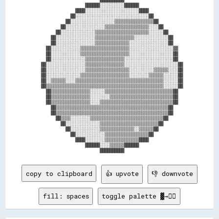
                    ██████░░░░░░░░░░██████                  

                ████░░░░░░░░░░░░░░░░░░░░░░████              

              ██░░░░░░░░░░░░░░░░░░░░░░░░░░░░░░██            

            ██░░░░░░░░░░░░░░░░░░▒▒▒▒▒▒▒▒▒▒▒▒▒▒▒▒██          

          ██░░░░░░░░░░░░░░░░▒▒▒▒▒▒▒▒▒▒▒▒▒▒▒▒▒▒░░░░██        

        ██░░░░░░░░░░░░░░▒▒▒▒▒▒▒▒▒▒▒▒▒▒▒▒▒▒▒▒▒▒░░░░░░██      

      ██░░░░░░░░░░░░░░░░▒▒▒▒▒▒▒▒▒▒▒▒▒▒▒▒░░░░░░░░░░░░░░██    

      ██░░░░░░░░░░░░░░░░▒▒▒▒▒▒▒▒▒▒▒▒▒▒░░░░░░░░░░░░░░░░██    

    ██░░░░░░░░░░░░▒▒▒▒▒▒▒▒▒▒▒▒▒▒▒▒▒▒▒▒░░░░░░░░░░░░░░░░░░▓▓  

    ██░░░░░░░░░░░░▒▒▒▒▒▒▒▒▒▒▒▒▒▒▒▒▒▒▒▒░░░░░░░░░░░░░░░░░░██  

    ██░░░░░░░░░░░░░░▒▒▒▒▒▒▒▒▒▒▒▒▒▒▒▒░░░░░░░░░░░░░░░░░░░░██  

  ██░░░░░░░░░░░░░░░░▒▒▒▒▒▒▒▒▒▒▒▒▒▒▒▒░░░░░░░░░░░░░░░░░░░░░░██

  ██░░░░░░░░░░░░░░░░▒▒▒▒▒▒▒▒▒▒▒▒▒▒▒▒▒▒░░░░░░░░░░▒▒▒▒▒▒░░░░██

  ██░░░░░░░░░░░░░░▒▒▒▒▒▒▒▒▒▒▒▒▒▒▒▒▒▒▒▒░░░░░░░░▒▒▒▒▒▒░░░░░░██

  ██░░▒▒▒▒▒▒░░░░▒▒▒▒▒▒▒▒▒▒▒▒▒▒▒▒▒▒▒▒▒▒▒▒▒▒▒▒▒▒▒▒▒▒▒▒░░░░░░██

  ██▒▒▒▒▒▒▒▒▒▒▒▒▒▒▒▒▒▒▒▒▒▒▒▒▒▒▒▒▒▒▒▒▒▒▒▒▒▒▒▒▒▒▒▒▒▒▒▒░░░░░░██

    ██▒▒▒▒▒▒▒▒▒▒▒▒▒▒▒▒░░░░░░▒▒▒▒▒▒▒▒▒▒▒▒▒▒▒▒▒▒▒▒▒▒▒▒▒▒▒▒██  

    ██▒▒▒▒▒▒▒▒▒▒▒▒▒▒▒▒░░░░░░░░▒▒▒▒▒▒▒▒▒▒▒▒▒▒▒▒▒▒▒▒▒▒▒▒▒▒██  

    ██▒▒▒▒▒▒▒▒▒▒▒▒▒▒▒▒░░░░▒▒▒▒▒▒▒▒▒▒▒▒▒▒▒▒▒▒▒▒▒▒▒▒▒▒▒▒▒▒██  

      ██▒▒▒▒▒▒▒▒▒▒▒▒▒▒▒▒▒▒▒▒▒▒▒▒▒▒▒▒▒▒▒▒▒▒▒▒▒▒▒▒▒▒▒▒▒▒██    

      ██▒▒▒▒▒▒▒▒▒▒▒▒▒▒▒▒▒▒▒▒▒▒▒▒▒▒▒▒▒▒▒▒▒▒▒▒▒▒▒▒▒▒▒▒▒▒██    

        ██▒▒▒▒░░░░░░░░▒▒▒▒▒▒▒▒▒▒▒▒▒▒▒▒▒▒▒▒▒▒▒▒▒▒▒▒▒▒██      

          ██░░░░░░░░░░░░░░▒▒▒▒▒▒▒▒▒▒▒▒▒▒▒▒▒▒▒▒▒▒▒▒██        

            ██░░░░░░░░░░░░▒▒▒▒▒▒▒▒▒▒▒▒▒▒░░▒▒▒▒▒▒██          

              ██░░░░░░░░░░░░▒▒▒▒▒▒▒▒▒▒▒▒▒▒▒▒▒▒██            

                ████░░░░░░░░▒▒▒▒▒▒▒▒▒▒▒▒▒▒████              

                    ██████░░░░▒▒▒▒▒▒██████                  

copy to clipboard
👍 upvote
👎 downvote
fill: spaces
toggle palette ▓→✊🏽