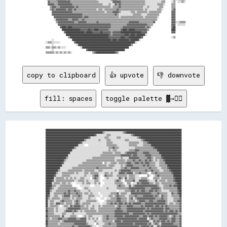
      ▓▓▒▒▒▒▒▒▒▒▓▓▓▓▓▓▓▓▓▓▓▓▒▒▒▒▒▒▒▒▒▒▒▒▒▒▒▒▒▒▒▒▒▒▒▒▒▒▒▒░░░░░░░░░░░░░░▓▓▓▓▓▓▓▓▒▒▒▒▒▒▒▒▒▒▒▒▒▒▒▒▒▒▒▒▒▒▒▒░░░░░░░░░░░░░░░░▒▒▒▒      ░░▒▒  ░░░░▒▒░░

      ▓▓▓▓▓▓▒▒▒▒▓▓▓▓▓▓▓▓▓▓▓▓▓▓▒▒▒▒▒▒▒▒▒▒▒▒▒▒▒▒▒▒▒▒▒▒▒▒▒▒▒▒▒▒░░░░░░▒▒░░░░▓▓▒▒▓▓▒▒▒▒▒▒▒▒▒▒▒▒▒▒▒▒▒▒▒▒▒▒▒▒░░░░░░░░░░░░▒▒▒▒▒▒░░      ▒▒▒▒          

        ▒▒▓▓▓▓▒▒▒▒▓▓▓▓▓▓▓▓▓▓▓▓▓▓▒▒▓▓▒▒▒▒▒▒▒▒▒▒▒▒▒▒▒▒▒▒▒▒▒▒▒▒▒▒▒▒▒▒▒▒░░▒▒▒▒▒▒▓▓▒▒▒▒▒▒▒▒▒▒▒▒▒▒▒▒▒▒▒▒▒▒░░░░▒▒░░░░░░░░░░▒▒▒▒        ▒▒▒▒          

        ▒▒▓▓▒▒▓▓▓▓▓▓▓▓▓▓▒▒▓▓▓▓▒▒▓▓▒▒▒▒▒▒▒▒▒▒▒▒▒▒▒▒▒▒▒▒░░▒▒▒▒░░▒▒▒▒▒▒▒▒▒▒▒▒▓▓▒▒▒▒▒▒▒▒▒▒▒▒▒▒▒▒▒▒▒▒▒▒▒▒░░▒▒░░░░░░░░░░▒▒▒▒░░        ▒▒▓▓          

          ▓▓▓▓▓▓▓▓▓▓▓▓▓▓▓▓▓▓▓▓▒▒▒▒▒▒▒▒▒▒▒▒▒▒▒▒▒▒▒▒▒▒▒▒▒▒▒▒▒▒▒▒░░▒▒▒▒▒▒▓▓▓▓▓▓▒▒░░░░░░░░░░▒▒▒▒░░▒▒▒▒▒▒▒▒▒▒░░▒▒▒▒▒▒▒▒▒▒▒▒          ▓▓▓▓          

          ▓▓▓▓▓▓▓▓▓▓▓▓▓▓▓▓▓▓▓▓▓▓▓▓▓▓▓▓▓▓▒▒▒▒▒▒▒▒▒▒▒▒▒▒▒▒▒▒▒▒▒▒▒▒▒▒▒▒▒▒▒▒▓▓▒▒░░░░░░░░░░░░░░▒▒▒▒▒▒▒▒░░░░░░▒▒▒▒▒▒▒▒▒▒▒▒            ▓▓▓▓          

            ▓▓▓▓▓▓▓▓▓▓▓▓▓▓▓▓▓▓▓▓▓▓▓▓▓▓▓▓▒▒▓▓▓▓▒▒▒▒▒▒▒▒▒▒▒▒▒▒▒▒▒▒▒▒▒▒▒▒▒▒▒▒▒▒░░▒▒▒▒▒▒▒▒▒▒▒▒▒▒▒▒▒▒▒▒▒▒░░▒▒▒▒▒▒▒▒▒▒▒▒░░            ▓▓▓▓          

            ░░▓▓▓▓▓▓▓▓▓▓▓▓▒▒▒▒▓▓▓▓▓▓▒▒▒▒▓▓▒▒▒▒▒▒▒▒▒▒▒▒▒▒▒▒▒▒▒▒▒▒▒▒▒▒▒▒▒▒▒▒▒▒▒▒▒▒▒▒▒▒▒▒▒▒▒▒▒▒▒▒▒▒▒▒▒▒▒▒▒▒▒▒▒▒▒▒▒▒▒▒              ▓▓▓▓          

              ▒▒▓▓▓▓▓▓▓▓▓▓▓▓▓▓▓▓▒▒▒▒▓▓▓▓▓▓▓▓▒▒▒▒▒▒▒▒▒▒▓▓▒▒▒▒▒▒▒▒▒▒▒▒▒▒▒▒▒▒▒▒▒▒▒▒▒▒▒▒▒▒▓▓▓▓▓▓▓▓▓▓▒▒▒▒▒▒▒▒▒▒▒▒▒▒▓▓                ▓▓▓▓░░░░▒▒▒▒▒▒

                ▓▓▓▓▓▓▓▓▓▓▓▓▓▓▓▓▓▓▓▓▓▓▓▓▓▓▓▓▓▓▓▓▓▓▓▓▓▓▓▓▓▓▓▓▓▓▓▓▓▓▓▓▒▒▒▒▒▒▒▒▒▒▒▒▒▒▒▒▓▓▓▓▓▓▓▓▓▓▓▓▓▓▓▓▓▓▓▓▒▒▒▒▒▒                  ▓▓▓▓  ░░░░░░░░

                  ▓▓████▓▓████▓▓▓▓▓▓▓▓▓▓▓▓▓▓▓▓▓▓▓▓▓▓▓▓▓▓▓▓▓▓▓▓▓▓▓▓▓▓▒▒▒▒▒▒▒▒▒▒▒▒▓▓▓▓▓▓▓▓▓▓▓▓▓▓▓▓▓▓▓▓▓▓▒▒▓▓▒▒                    ▓▓██          

                    ██████████████████▓▓▓▓▓▓▓▓██▓▓▓▓████▓▓▓▓▓▓▓▓▓▓▒▒▒▒▒▒▒▒▒▒▒▒▓▓████▓▓██████▓▓▓▓▓▓▓▓▓▓▓▓▒▒                      ████          

                      ▓▓██████████████████▓▓██████▓▓▓▓▓▓▓▓██▓▓▓▓▓▓▓▓▒▒▓▓▓▓▓▓▓▓████████████████████▓▓▓▓▓▓                        ▓▓▓▓          

                        ██████████████████████████████████████████▓▓▒▒▓▓▓▓▓▓▓▓▓▓▓▓████▓▓████▓▓████████░░                                      

                          ▒▒██████████████████████████████████████▓▓▓▓▓▓▓▓▓▓▓▓████▓▓▓▓████████████▓▓                            ░░▒▒          

          ░░                  ██████████████████████████████████████▓▓████▓▓██████████▓▓████████░░                                            

    ░░▒▒▒▒░░░░░░░░              ▓▓██████████████████████████████████████████████████████████░░                                                

          ░░                      ░░████████████████████████████████████████████████████▒▒                                                    

    ▒▒▒▒░░▒▒▒▒░░▒▒░░░░░░              ░░██████████████████████████████████████████████                                                        

          ░░                                ▓▓████████████████████████████████████                                                            

copy to clipboard
👍 upvote
👎 downvote
fill: spaces
toggle palette ▓→✊🏽
██████████████████████████████████████████████████████████████████████████████████████████████████████████████████████████████████████

████████████████████████████████████████████████████████▒▒░░░░░░░░░░░░░░░░░░▒▒▓▓██████████████████████████████████████████████████████

████████████████████████████████████████████████▓▓░░░░░░░░░░▒▒▒▒░░░░░░░░░░░░░░░░░░░░▒▒▓▓██████████████████████████████████████████████

██████████████████████████████████████████▓▓░░░░░░░░░░░░░░▒▒▒▒░░░░░░░░▒▒▒▒░░░░░░░░░░░░░░░░▒▒▓▓████████████████████████████████████████

██████████████████████████████████████▒▒░░░░░░░░░░░░▒▒░░░░░░▒▒▒▒░░░░░░░░░░░░░░▒▒▒▒░░░░░░░░░░░░▒▒▓▓████████████████████████████████████

██████████████████████████████████▓▓░░░░░░░░░░░░░░░░░░░░░░░░▒▒▒▒▒▒░░░░░░░░░░░░░░░░▒▒▒▒▒▒▒▒▒▒░░░░▒▒▒▒▓▓████████████████████████████████

████████████████████████████████░░░░░░    ░░░░░░░░░░░░░░░░░░▒▒▒▒▒▒▒▒▒▒░░░░░░░░░░░░▒▒▒▒▒▒▒▒░░░░░░▒▒▒▒▒▒▒▒██████████████████████████████

████████████████████████████▒▒░░░░░░░░░░░░░░░░░░░░░░░░░░░░░░░░▒▒▒▒▓▓▒▒▒▒░░░░░░░░░░░░░░░░▒▒▒▒▒▒▒▒▒▒▒▒▒▒▒▒▒▒▓▓██████████████████████████

██████████████████████████░░░░░░░░░░░░░░░░░░░░░░░░░░░░░░░░░░░░▒▒░░▒▒▒▒░░░░░░░░░░░░▒▒▒▒▒▒▓▓▓▓▒▒▒▒▒▒▒▒▒▒▒▒▒▒▒▒▒▒████████████████████████

████████████████████████░░░░░░░░░░░░░░░░░░░░░░░░░░░░░░░░▒▒▒▒▒▒▒▒▒▒░░▒▒▒▒▒▒░░░░▒▒▓▓▓▓▓▓▓▓▓▓▒▒▒▒▒▒▓▓▓▓▓▓▒▒▒▒▒▒▒▒▒▒██████████████████████

██████████████████████░░░░░░░░░░░░░░░░░░░░░░░░░░░░░░░░▒▒▒▒▒▒▒▒▒▒▒▒▒▒▒▒▒▒▒▒▓▓▓▓▓▓▓▓▓▓▒▒▓▓▓▓▒▒▒▒▒▒▒▒▓▓▓▓▓▓▒▒▒▒▒▒▒▒▒▒████████████████████

████████████████████▒▒░░░░░░░░░░░░░░░░░░░░░░░░▒▒▒▒▒▒▒▒▒▒▒▒▒▒▒▒▒▒▒▒▒▒░░░░░░▒▒░░░░░░▓▓▓▓▓▓▓▓▓▓▒▒▒▒▒▒▒▒▓▓▓▓▒▒░░▒▒▒▒▒▒▓▓██████████████████

██████████████████▒▒░░░░░░░░░░░░░░░░░░░░▒▒▒▒▒▒▒▒▒▒▒▒▒▒▒▒▒▒▒▒▒▒▒▒▒▒▒▒░░▒▒▒▒▒▒▒▒░░▒▒▒▒▒▒▓▓▒▒▒▒▓▓▒▒▒▒▓▓▒▒▓▓▒▒░░▒▒░░▒▒▒▒▓▓████████████████

████████████████▓▓░░░░░░░░░░░░░░░░░░▒▒▒▒▒▒▒▒▒▒▒▒▒▒▒▒▒▒▒▒  ▒▒░░░░▒▒▒▒▒▒░░▒▒▒▒▒▒▒▒▓▓▓▓▒▒▒▒▓▓▓▓▒▒▓▓▒▒▓▓▓▓▒▒▒▒▒▒░░░░▒▒▒▒▒▒████████████████

████████████████░░░░░░░░░░░░░░░░▒▒▒▒▒▒▒▒▒▒▒▒▒▒▒▒▒▒▒▒▒▒▒▒▒▒▒▒░░▒▒▒▒▒▒░░░░░░▒▒░░▒▒▓▓▓▓▓▓▒▒▒▒▒▒▒▒▒▒▓▓▒▒▓▓▒▒▒▒▒▒░░░░▒▒▒▒▒▒▒▒██████████████

██████████████░░░░░░░░░░░░▒▒▒▒▒▒▒▒▒▒▒▒▒▒▒▒▒▒▒▒▒▒▒▒▓▓▒▒▒▒▒▒▒▒▒▒▒▒▒▒░░░░░░░░▒▒▒▒▓▓▒▒▒▒▓▓▓▓▓▓▓▓▒▒▒▒▒▒▒▒▒▒▓▓▒▒▒▒▒▒░░░░▒▒▒▒▒▒▓▓████████████

████████████▒▒░░░░░░░░▒▒▒▒▒▒▒▒▒▒▒▒▒▒░░▒▒▒▒▒▒▒▒▒▒░░░░▒▒▒▒░░░░░░░░░░░░▒▒░░▒▒▓▓▓▓▓▓▓▓▓▓▒▒▒▒▒▒▒▒▒▒▒▒▒▒▓▓▒▒▒▒▓▓▒▒▒▒▒▒░░░░▒▒▒▒▒▒▓▓██████████

██████████▒▒░░░░▒▒▒▒▒▒▒▒▒▒▒▒░░▒▒░░░░░░▒▒▒▒░░▒▒▒▒▒▒▒▒░░░░░░▒▒▒▒░░▒▒░░░░░░▓▓▓▓▓▓▒▒▓▓▓▓▓▓░░▒▒▒▒▓▓▒▒▒▒▒▒░░  ▒▒▒▒▓▓▒▒▒▒▒▒▒▒▒▒▒▒▒▒▓▓████████

████████▓▓░░░░░░▒▒▒▒▒▒▒▒░░░░░░░░░░░░░░▒▒░░░░░░▒▒▓▓▓▓░░  ░░▓▓▒▒▒▒▒▒░░░░▒▒▒▒▒▒▒▒▒▒░░▒▒▒▒▒▒░░░░        ▒▒░░  ░░▒▒▓▓▒▒▒▒▒▒▒▒▒▒▒▒▒▒████████

████████░░▒▒▒▒▒▒▒▒░░▒▒░░▒▒░░▒▒░░░░▒▒▒▒░░░░░░  ▒▒▓▓▒▒░░    ░░▒▒░░░░░░░░░░▓▓▒▒░░▓▓░░▒▒▒▒▒▒░░░░░░▒▒▒▒▒▒░░    ▒▒▒▒▒▒░░▒▒▒▒▒▒▒▒▒▒▒▒▓▓██████

██████▓▓░░▒▒▒▒▒▒▒▒▒▒▒▒▒▒▒▒▒▒░░░░▒▒▒▒▒▒░░▒▒░░░░░░▒▒▒▒░░  ░░░░░░░░░░░░▒▒▓▓▒▒░░  ▒▒▒▒▒▒▒▒▓▓░░░░▓▓▓▓▓▓▓▓▒▒░░░░░░▓▓░░▒▒▒▒▒▒░░▒▒▒▒▒▒▓▓██████

██████░░▒▒▒▒▒▒░░▒▒▒▒░░▒▒░░    ░░░░░░▒▒░░▒▒▒▒░░░░▒▒░░▒▒    ░░░░░░░░░░▒▒▒▒▒▒▒▒░░  ▒▒▒▒  ░░░░▓▓▒▒▓▓▓▓▓▓▓▓▒▒▒▒░░▒▒▒▒░░▒▒▒▒▒▒▒▒▒▒▒▒▒▒▓▓████

██████▒▒▒▒░░░░▒▒▒▒▒▒▒▒▒▒▒▒        ░░░░░░░░░░    ░░░░░░  ░░░░░░░░░░░░░░▒▒▓▓▒▒▒▒░░░░▓▓░░▒▒▓▓▓▓▓▓▓▓▓▓▓▓▓▓▓▓▓▓▓▓▓▓▒▒░░░░▒▒▒▒▒▒▓▓▒▒▓▓▓▓████

████▓▓▒▒░░░░▒▒▒▒▒▒▒▒▒▒▒▒▒▒▒▒▒▒░░    ░░▒▒▒▒░░░░░░░░░░░░░░░░░░▒▒░░░░░░░░▒▒▒▒▒▒▒▒▒▒▒▒▓▓▓▓▓▓▓▓▓▓▓▓▓▓▓▓▒▒▒▒▒▒▓▓▓▓▓▓▓▓▒▒░░▒▒▒▒▒▒▒▒▒▒▒▒▒▒████

████▒▒░░░░▒▒▒▒▒▒▒▒▒▒▒▒▓▓▒▒▒▒▓▓▒▒▒▒░░░░░░░░▒▒░░░░░░░░░░░░░░░░░░░░░░░░░░  ░░░░░░▒▒▒▒▒▒▓▓▓▓▒▒▓▓▒▒▓▓▓▓▒▒▒▒▓▓▓▓▒▒▓▓▒▒▒▒░░░░░░░░▒▒▒▒▒▒▒▒▓▓██

████░░░░▒▒▒▒▒▒▒▒▒▒▓▓▒▒▓▓▒▒▒▒▒▒▓▓▒▒▒▒░░▒▒▒▒░░▒▒░░░░░░  ░░░░░░░░░░▒▒▒▒▒▒▓▓░░▒▒▒▒▒▒░░░░▓▓▓▓▓▓▓▓▓▓▓▓▓▓▓▓▓▓▓▓▒▒▒▒▒▒▓▓▒▒▒▒▒▒▒▒░░░░▓▓▒▒▒▒▓▓██

██▓▓░░░░▒▒▒▒░░░░▒▒▓▓▓▓▓▓░░▒▒▒▒▒▒▓▓▒▒░░░░░░▒▒▒▒▒▒░░░░░░  ░░░░░░▒▒▒▒░░▒▒▓▓▒▒▒▒▒▒░░░░▒▒▒▒▒▒▓▓▒▒▒▒▒▒▓▓▓▓▓▓▓▓▓▓▒▒▓▓▒▒░░▓▓▒▒▒▒░░░░▒▒▒▒▒▒▒▒██

██▒▒░░▒▒▒▒▒▒▒▒░░▒▒▒▒▒▒▒▒░░▒▒░░▒▒▒▒▒▒░░░░░░▒▒░░░░░░    ░░░░  ░░░░▒▒▒▒▒▒▓▓▓▓▒▒▒▒▒▒░░▒▒▓▓░░▒▒▓▓▓▓▓▓▓▓▓▓▓▓▓▓▓▓▓▓▒▒▒▒▒▒▓▓▒▒▒▒░░░░░░▒▒▒▒▒▒▓▓

██░░▒▒▒▒░░░░░░▒▒▓▓▒▒▒▒▒▒▒▒░░▒▒▓▓▒▒░░░░░░▒▒▒▒▒▒▒▒▒▒░░      ░░▒▒▒▒▒▒▒▒▒▒▓▓▓▓▒▒▒▒▒▒░░▒▒▒▒▒▒░░▒▒▓▓▓▓▓▓▒▒▒▒▓▓▓▓▒▒▒▒▓▓▓▓▓▓▓▓▒▒░░░░░░▒▒▒▒▓▓▓▓

██░░▒▒▒▒░░▓▓▓▓▒▒▒▒░░▒▒▒▒▒▒░░▒▒▓▓▒▒░░▒▒▒▒▒▒▒▒░░░░░░░░░░  ░░░░▒▒▒▒▓▓▒▒▓▓▒▒▓▓▓▓▒▒▓▓▒▒▓▓▒▒▓▓▓▓▓▓▓▓▒▒▒▒▓▓▓▓▓▓▓▓▓▓▓▓▓▓▓▓▓▓▓▓▒▒░░▒▒▒▒░░▒▒▒▒▓▓

██░░▒▒▒▒▒▒▒▒░░  ░░▒▒▒▒░░▓▓▒▒▓▓▓▓▓▓▒▒▒▒░░▒▒░░░░▒▒░░░░▒▒░░▒▒▒▒▒▒▒▒▒▒▒▒░░▒▒▓▓▒▒▒▒▒▒▓▓▓▓▓▓▒▒▒▒▒▒▒▒▓▓▒▒▓▓▓▓▓▓▓▓▒▒▓▓▓▓▒▒▓▓▒▒▓▓▒▒▒▒▒▒▒▒▒▒▒▒▓▓

▓▓▒▒▒▒▒▒░░▒▒░░░░░░░░▒▒▓▓▓▓▓▓▓▓▓▓▓▓▒▒▒▒▒▒▒▒░░▒▒▒▒░░░░▒▒▒▒▒▒▒▒▒▒▒▒▒▒▒▒▒▒▓▓▓▓▒▒▒▒▒▒▓▓▓▓▓▓▓▓▓▓▓▓▓▓▓▓▓▓▒▒▓▓▒▒▓▓▓▓▓▓▓▓▓▓▓▓▒▒▓▓▓▓▒▒▒▒▒▒▒▒▒▒▓▓

██▒▒▒▒▒▒░░▒▒░░░░░░▒▒▓▓▓▓▓▓▒▒▓▓▒▒░░▒▒░░▒▒▒▒▒▒▒▒▒▒▒▒░░▒▒▒▒▒▒▒▒▒▒▒▒▒▒▒▒▓▓▓▓▓▓▓▓▒▒▒▒▓▓▓▓▓▓▓▓▓▓▓▓▓▓▓▓▒▒▓▓▓▓▓▓▓▓▓▓▓▓▓▓▓▓▓▓▒▒▓▓▒▒▓▓▓▓▒▒▓▓▒▒▓▓

▓▓▒▒▒▒▒▒░░░░░░░░▒▒▒▒░░░░░░▒▒░░░░░░░░░░░░▒▒▒▒▒▒▒▒▒▒▒▒▒▒▒▒▒▒▒▒▒▒▒▒▒▒▒▒▓▓▓▓▓▓▓▓▓▓▓▓▓▓▒▒▒▒▓▓▓▓▓▓▓▓▓▓▓▓▒▒▓▓▒▒▓▓▓▓▓▓▓▓▓▓▓▓▓▓▓▓▓▓▓▓▓▓▓▓▓▓▒▒▒▒

██▒▒▒▒▒▒▒▒▒▒▒▒░░▓▓░░░░░░▒▒▒▒▒▒░░    ░░▒▒░░▒▒▒▒░░░░░░░░░░▒▒▒▒▓▓▒▒▒▒▒▒▓▓▓▓▓▓▓▓▒▒▓▓▓▓▓▓▓▓▓▓▓▓▓▓▒▒▒▒▓▓▓▓▒▒▓▓▓▓▒▒▓▓▒▒▓▓▓▓▓▓▓▓▒▒░░▒▒▓▓▒▒▒▒▓▓

▓▓▒▒░░▒▒▒▒▒▒▓▓▓▓▒▒▒▒▒▒▓▓▓▓▓▓▓▓▒▒▒▒▓▓▓▓▓▓░░▒▒░░▒▒░░▒▒  ░░▒▒▒▒▓▓▒▒▒▒▒▒▒▒▓▓▓▓▓▓▓▓▓▓▓▓▓▓▓▓▓▓▓▓▒▒▓▓▓▓▓▓▓▓  ▒▒▓▓▒▒▒▒▒▒▓▓▓▓▓▓▓▓▒▒▒▒▓▓▓▓▒▒▒▒▓▓

██▒▒▒▒▒▒▒▒▒▒▒▒░░▒▒▓▓▓▓▓▓▓▓▓▓▓▓▓▓▓▓▓▓▓▓▓▓░░░░░░░░▒▒░░░░░░▒▒▒▒▒▒▒▒▒▒░░▓▓▓▓▓▓▒▒▓▓▓▓▓▓▓▓▓▓▓▓▓▓▓▓▓▓▓▓▓▓▓▓▓▓░░░░▓▓▒▒▓▓▒▒▓▓▓▓▒▒▓▓▒▒▓▓▓▓▒▒▒▒▓▓

██▒▒▒▒▒▒▒▒▒▒░░▒▒▒▒▒▒▒▒▒▒▒▒▒▒▓▓▓▓▓▓▓▓▓▓▓▓▒▒░░░░░░  ▒▒░░░░░░▒▒▒▒▓▓▒▒▒▒▒▒▓▓▓▓▓▓▓▓▓▓▓▓▓▓▓▓▒▒▓▓▓▓▓▓▓▓▓▓▓▓▒▒▓▓░░▒▒▓▓▒▒░░▓▓▓▓▓▓▓▓▓▓▓▓▒▒▒▒▒▒▓▓

▓▓▒▒▒▒▒▒▒▒▒▒▒▒▒▒▒▒▒▒▒▒▒▒▒▒▓▓▒▒▒▒▓▓▓▓▓▓▓▓▓▓▓▓▒▒░░░░  ░░░░▒▒▒▒▒▒▒▒▒▒▒▒▒▒▓▓▓▓▓▓▓▓▓▓▓▓▓▓▓▓▓▓▓▓▓▓▒▒▓▓▓▓▓▓▓▓▒▒▓▓░░░░▓▓▒▒▓▓▓▓▓▓▓▓▓▓▓▓▓▓▓▓▒▒▓▓
