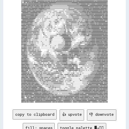
copy to clipboard
👍 upvote
👎 downvote
fill: spaces
toggle palette ▓→✊🏽