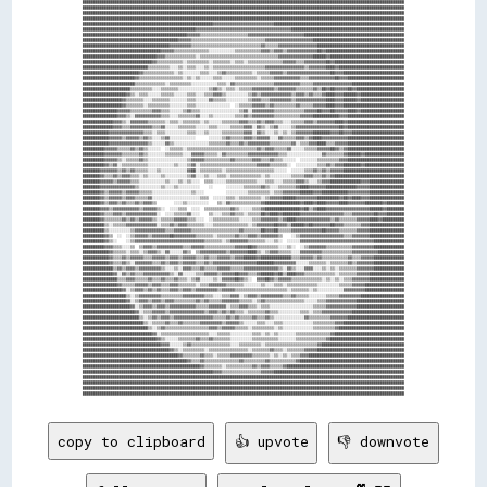
copy to clipboard
👍 upvote
👎 downvote