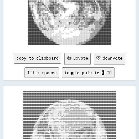
██▒▒▒▒▒▒▒▒▒▒▒▒░░▒▒░░▒▒░░░░  ░░░░░░▒▒▒▒▒▒▒▒░░▒▒░░░░    ░░▒▒▒▒░░▒▒▒▒▒▒▒▒▓▓▓▓▓▓▓▓▓▓▓▓▓▓▓▓▓▓▒▒▓▓▓▓▓▓▓▓▓▓▓▓▓▓▒▒▓▓░░▒▒▓▓▓▓▓▓▒▒▓▓▓▓▓▓▒▒▒▒▒▒▓▓

██░░░░░░░░▒▒░░▒▒▓▓▓▓▒▒▒▒░░  ░░░░░░░░▒▒▓▓▓▓▒▒▓▓    ░░░░      ░░░░░░  ░░░░  ░░░░▒▒▓▓▓▓▒▒▓▓▒▒▒▒▒▒▓▓▓▓▒▒▓▓▓▓▓▓▒▒▓▓  ▓▓▓▓▓▓▓▓▓▓▓▓▓▓▓▓▒▒▒▒▓▓

██░░░░░░░░░░▒▒▒▒▓▓▒▒▒▒▓▓▓▓░░░░░░░░▒▒▒▒▒▒▓▓▓▓▒▒▒▒▓▓▒▒░░░░                  ░░▒▒▒▒▒▒▓▓▓▓▓▓▒▒▒▒░░▒▒▒▒▒▒▒▒▓▓▓▓▓▓▓▓▒▒░░▓▓▓▓▓▓▒▒▓▓▓▓▒▒▒▒▒▒▓▓

██▒▒░░▒▒░░░░░░▒▒▓▓▒▒▒▒░░░░▓▓░░░░▒▒▒▒▓▓▓▓▒▒▒▒▒▒▓▓▒▒▒▒▒▒▒▒░░                    ░░░░▒▒▒▒▓▓▒▒▒▒▒▒▒▒▒▒▒▒░░▒▒▓▓▒▒▒▒▓▓░░▒▒▓▓▓▓▓▓▓▓▓▓▒▒▒▒▓▓▓▓

██▓▓░░▒▒░░  ░░▒▒▒▒▒▒░░░░░░░░▒▒░░▒▒▓▓▓▓▓▓▓▓▒▒▒▒▒▒▒▒░░▒▒▒▒▒▒░░                  ░░░░▒▒▓▓▒▒▓▓▒▒░░░░░░░░░░▒▒▓▓▓▓▒▒▓▓▒▒░░▒▒▓▓▓▓▓▓▓▓▒▒▒▒▓▓██

████░░░░    ░░▒▒▓▓▒▒▒▒▒▒▒▒▒▒░░▒▒░░▓▓▓▓▓▓▓▓▒▒▒▒░░▒▒▒▒░░▒▒▒▒▓▓▒▒░░░░            ▒▒░░▒▒▓▓▓▓▒▒▒▒▒▒░░▒▒░░▒▒░░▒▒▓▓░░▓▓▒▒░░▓▓▒▒▓▓▓▓▓▓▓▓▒▒▓▓██

████▒▒▒▒░░    ▒▒▒▒▒▒▒▒▒▒░░░░▒▒▒▒▒▒░░▓▓▓▓▒▒▒▒▒▒▒▒░░░░░░░░▒▒▒▒▒▒            ░░░░░░▒▒▓▓▓▓▓▓▒▒░░░░░░▒▒░░▒▒▒▒▒▒▓▓▒▒▒▒▒▒░░▒▒▓▓▒▒▓▓▓▓▓▓▒▒▓▓██

████▓▓▒▒░░    ▒▒▒▒▓▓░░░░░░░░    ░░▒▒▒▒▓▓▓▓▒▒▓▓▓▓▒▒░░  ░░  ▒▒            ░░░░░░░░▓▓▓▓▓▓▒▒▒▒░░▒▒▒▒░░  ░░░░▓▓▒▒░░▒▒░░░░░░▒▒▒▒▓▓▒▒▓▓▓▓▓▓██

██████▒▒▒▒    ▒▒▒▒▒▒░░▒▒▒▒▒▒▒▒▒▒    ░░▒▒▓▓▒▒▓▓▒▒░░░░                    ▒▒░░░░░░▒▒▒▒▒▒▒▒▒▒▒▒▒▒░░░░░░▒▒▒▒  ░░░░▒▒░░░░░░▒▒▒▒▓▓▒▒▓▓▓▓████

██████░░▒▒░░    ░░▓▓▒▒░░▒▒▒▒░░▒▒░░    ░░▒▒▒▒░░░░░░  ▒▒            ░░░░▒▒░░▒▒░░░░▒▒▓▓▒▒▒▒▒▒░░▒▒▒▒░░    ░░░░░░░░░░░░░░░░▒▒▒▒▒▒▓▓▓▓▓▓████

██████▓▓▒▒▒▒    ░░▒▒░░░░░░░░░░▒▒░░▒▒  ░░░░▓▓▒▒░░░░░░░░      ░░░░░░▒▒░░▓▓▒▒▒▒▒▒▒▒▒▒▒▒▒▒▒▒▓▓▒▒░░▒▒░░░░░░▒▒▒▒░░░░░░░░░░░░░░▒▒▒▒▓▓▓▓██████

████████░░▒▒    ░░▒▒░░▒▒░░░░▒▒░░▒▒▒▒░░  ░░▒▒░░░░░░░░      ░░    ░░░░░░▒▒░░░░▒▒▒▒▒▒▒▒▒▒░░▓▓▒▒▒▒▒▒▒▒▒▒▒▒▒▒▓▓░░░░░░░░░░▒▒▒▒▒▒▒▒▓▓▓▓██████

████████▓▓░░░░░░░░░░░░▒▒▒▒░░▒▒░░▒▒▒▒░░    ░░░░░░░░░░░░░░░░░░░░░░░░░░░░░░░░▒▒▒▒▒▒▒▒▓▓▒▒▒▒▒▒▒▒▒▒▒▒▒▒▒▒▓▓▓▓▓▓▓▓▒▒░░░░▒▒▒▒▓▓▒▒▒▒▓▓████████

██████████░░░░░░  ░░░░▒▒▒▒░░░░▒▒░░░░      ░░  ░░░░▓▓░░░░░░░░░░░░░░░░░░░░░░▒▒░░▒▒▒▒▒▒░░░░░░▒▒▒▒▒▒▒▒▒▒▓▓▓▓▓▓▒▒▒▒▒▒▒▒▒▒▓▓▓▓▒▒▒▒▓▓████████

██████████▓▓░░░░░░▒▒░░░░▓▓░░  ░░▒▒░░░░    ░░░░░░░░░░▒▒░░░░░░░░  ░░▓▓▒▒░░▒▒░░▒▒▒▒▒▒░░▒▒▒▒▒▒░░▒▒▒▒▓▓▓▓▓▓▓▓▒▒▒▒▒▒▒▒▒▒▓▓▓▓▒▒▒▒▓▓██████████

████████████▓▓░░░░▒▒░░░░▒▒▒▒░░░░░░▒▒░░    ░░░░░░░░░░░░░░░░░░░░░░░░▒▒░░░░░░▒▒▒▒▒▒░░░░░░▒▒░░░░▒▒▒▒▓▓▓▓▒▒▒▒░░▒▒▒▒▒▒▒▒▒▒▓▓▓▓▒▒▓▓██████████

██████████████▒▒░░▒▒▒▒░░░░░░░░░░░░▒▒▒▒▒▒░░░░  ░░▒▒░░░░░░░░  ░░░░░░░░░░░░░░░░░░░░░░▒▒▒▒▒▒▒▒▒▒▒▒▒▒▒▒░░░░░░░░░░▒▒▒▒▒▒▒▒▒▒▒▒▓▓████████████

████████████████▒▒░░▒▒▒▒░░▒▒░░░░░░░░▒▒▒▒▒▒░░░░░░░░  ░░    ░░▒▒░░░░░░░░░░░░░░░░░░▒▒░░░░░░░░▒▒▒▒▒▒░░░░░░░░░░░░▒▒▒▒▒▒▒▒▒▒▓▓██████████████

██████████████████▒▒░░▒▒▒▒▓▓▒▒░░▒▒░░░░▒▒░░░░░░░░          ░░░░  ░░        ░░░░░░░░▒▒▒▒▒▒░░░░░░░░░░░░░░▒▒▒▒░░▒▒▒▒▒▒▒▒▓▓████████████████

████████████████████▒▒░░░░░░░░▒▒░░░░░░░░░░        ░░    ░░              ░░░░░░    ░░░░░░░░░░░░░░░░▒▒░░▒▒▒▒▒▒▒▒▒▒▒▒▓▓██████████████████

██████████████████████░░░░░░░░░░░░░░░░░░░░        ░░░░              ░░░░            ░░░░░░░░░░░░░░░░░░░░▒▒▒▒▒▒▒▒▓▓████████████████████

████████████████████████▒▒░░░░░░░░░░░░        ░░░░░░  ░░░░    ░░░░                  ░░░░░░░░░░░░░░░░▒▒▒▒▒▒▒▒▒▒▒▒██████████████████████

██████████████████████████▒▒░░░░░░░░░░  ░░  ░░░░  ░░░░                            ░░░░░░░░░░░░░░░░░░▒▒▒▒▒▒▒▒▓▓████████████████████████

████████████████████████████▓▓░░░░░░░░░░░░░░░░░░░░░░░░                  ░░░░░░░░░░░░░░░░░░░░░░░░░░░░▒▒▒▒▒▒▓▓██████████████████████████

████████████████████████████████▒▒░░▒▒░░░░░░░░░░  ░░░░░░░░    ░░░░░░░░░░░░░░░░░░░░░░░░░░░░░░░░░░░░▒▒▒▒▒▒██████████████████████████████

██████████████████████████████████▓▓▒▒▒▒░░░░░░░░░░░░░░░░░░░░░░░░░░░░░░░░░░░░░░░░░░░░░░░░░░░░░░▒▒▒▒▒▒▓▓████████████████████████████████

████████████████████████████████████████▒▒░░░░░░░░░░░░░░░░░░░░░░░░░░░░░░░░░░░░░░░░░░░░░░░░▒▒▒▒▒▒▓▓████████████████████████████████████

████████████████████████████████████████████▒▒░░░░░░░░░░░░░░░░░░░░░░░░░░░░░░░░░░░░▒▒▒▒▒▒▒▒▒▒▓▓████████████████████████████████████████

copy to clipboard
👍 upvote
👎 downvote
fill: spaces
toggle palette ▓→✊🏽
██████████████████████████████████████████████████████████████████████████████████████████████████████████████████████████████████████████████████████
██████████████████████████████████████████████████████████████████████████████████████████████████████████████████████████████████████████████████████
██████████████████████████████████████████████████████████████████████████████████████████████████████████████████████████████████████████████████████
██████████████████████████████████████████████████████████████████████████████████████████████████████████████████████████████████████████████████████
██████████████████████████████████████████████████████████████████████████████████████████████████████████████████████████████████████████████████████
██████████████████████████████████████████████████████████████████▓▓▓▓▓▓▒▒▒▒▓▓▓▓▓▓▓▓██████████████████████████████████████████████████████████████████
████████████████████████████████████████████████████████▓▓▒▒▒▒░░░░░░░░░░▒▒▒▒░░▒▒░░░░░░░░▒▒▓▓▓▓████████████████████████████████████████████████████████
██████████████████████████████████████████████████▓▓▒▒░░▒▒▒▒▒▒▒▒▒▒▒▒▒▒░░▒▒▒▒▒▒▒▒▒▒▒▒▒▒░░░░░░░░░░▒▒████████████████████████████████████████████████████
██████████████████████████████████████████████▓▓░░░░░░▒▒░░░░▒▒░░░░░░░░▒▒▒▒▒▒▒▒░░░░▒▒▒▒▒▒▒▒░░░░░░░░░░▒▒▓▓██████████████████████████████████████████████
██████████████████████████████████████████▓▓░░░░░░▒▒▒▒▒▒▒▒░░▒▒░░▒▒▒▒▒▒▒▒▒▒░░▒▒▒▒▒▒▒▒▒▒░░▒▒▒▒░░░░░░░░░░░░▒▒▓▓██████████████████████████████████████████
██████████████████████████████████████▓▓▒▒░░░░▒▒▒▒░░░░░░░░░░░░░░░░▒▒░░░░░░░░▒▒▒▒▒▒░░▒▒▒▒▒▒░░░░░░░░░░░░░░░░░░▓▓████████████████████████████████████████
████████████████████████████████████▓▓▒▒░░▒▒▒▒▒▒▒▒▒▒░░░░░░░░░░░░░░░░▒▒▒▒▒▒░░▒▒░░▒▒▒▒▒▒▒▒▒▒▒▒░░▒▒▒▒▒▒▒▒░░░░░░░░▒▒▓▓████████████████████████████████████
██████████████████████████████████▒▒▒▒░░▒▒▒▒▒▒░░░░░░░░░░░░░░░░░░░░░░▒▒▒▒▒▒░░▒▒▒▒▒▒▒▒▒▒▒▒▒▒▒▒▒▒▒▒▒▒░░▒▒▒▒▒▒▒▒▒▒▒▒▒▒▓▓██████████████████████████████████
████████████████████████████████▒▒▒▒░░▒▒▒▒░░░░░░░░░░░░░░░░▒▒▒▒░░░░▒▒▒▒▒▒▒▒▒▒▒▒▒▒▒▒▒▒▒▒▒▒▒▒▒▒▒▒▒▒▒▒▒▒▒▒░░░░░░░░░░▒▒▓▓▓▓████████████████████████████████
████████████████████████████▓▓▒▒▒▒░░▓▓▓▓▒▒░░▒▒▒▒░░░░░░░░▒▒░░▒▒░░░░░░░░░░░░▒▒▒▒▒▒▒▒▒▒▒▒▒▒▒▒▒▒▒▒▒▒▒▒▒▒▒▒▒▒░░░░░░░░▒▒▓▓▒▒▒▒██████████████████████████████
██████████████████████████▓▓▒▒▒▒░░▓▓▒▒▓▓▒▒░░░░▒▒░░░░░░░░▒▒░░▒▒░░▒▒░░░░▒▒▒▒▒▒▒▒▒▒▒▒▒▒▒▒▒▒▒▒▒▒▒▒▒▒▒▒▒▒▒▒▒▒░░░░░░░░▒▒▒▒░░░░▓▓████████████████████████████
██████████████████████████▒▒░░░░▒▒▓▓▒▒▒▒░░░░░░░░░░░░░░░░░░░░░░▒▒░░▒▒▒▒▒▒▒▒▒▒▒▒▒▒▒▒▒▒▒▒▒▒▒▒▒▒▒▒▒▒▒▒▒▒▒▒▒▒▒▒▒▒▒▒▒▒▒▒▒▒▒▒░░░░▓▓██████████████████████████
████████████████████████▓▓░░░░▒▒▒▒▓▓▒▒▒▒░░░░░░▒▒▒▒░░░░▒▒░░░░░░▒▒▒▒▒▒▒▒▒▒▒▒▒▒▒▒▒▒▒▒▒▒▒▒▒▒▓▓▒▒▒▒▒▒▒▒▒▒▒▒▒▒▒▒▒▒▓▓▒▒▓▓▒▒▒▒░░░░▒▒▓▓████████████████████████
██████████████████████▓▓░░░░▒▒▓▓▒▒▓▓▒▒░░░░░░░░░░▒▒▒▒░░░░░░▒▒▒▒▒▒▒▒▒▒▒▒▒▒▒▒▒▒▒▒▒▒▒▒▒▒▒▒▒▒▒▒▒▒▒▒▒▒▒▒▒▒▒▒▒▒▒▒▒▒▒▒▓▓▓▓▒▒▓▓░░░░▒▒▒▒████████████████████████
████████████████████▓▓░░░░▒▒▓▓▓▓▒▒▓▓▓▓▒▒▒▒░░░░░░░░▒▒▒▒▒▒▒▒░░▒▒░░▒▒▒▒▒▒▒▒▒▒▒▒▒▒▒▒▒▒▒▒▒▒▒▒▒▒▒▒▒▒▒▒▒▒▒▒▒▒▒▒▒▒▒▒▒▒▒▒▒▒▓▓▓▓░░░░▒▒▒▒▒▒██████████████████████
████████████████████▒▒░░▒▒▒▒▓▓▓▓▒▒▓▓▓▓▒▒░░░░░░░░░░▒▒░░░░░░░░░░░░░░░░▒▒▒▒▒▒▒▒▒▒▒▒▒▒░░▒▒▒▒░░▒▒▒▒▒▒▒▒▒▒░░▒▒▒▒▒▒▒▒▒▒▓▓▓▓▓▓░░░░▒▒▒▒▒▒▓▓████████████████████
██████████████████▓▓░░▒▒▒▒▓▓▓▓▒▒▓▓▓▓▓▓▓▓░░░░░░░░░░░░░░░░░░░░░░░░░░░░░░░░▒▒▒▒▒▒▒▒░░▒▒▒▒▒▒▒▒▒▒▒▒▒▒▒▒▒▒▓▓▒▒▒▒▒▒▒▒▒▒▓▓▓▓▓▓░░░░░░▒▒▒▒▒▒████████████████████
██████████████████░░▒▒▒▒▓▓▓▓▓▓▓▓▓▓▓▓▓▓▓▓░░▓▓▒▒░░░░▒▒▒▒░░░░░░░░▒▒▒▒░░▒▒▒▒▒▒▒▒▒▒▒▒▒▒▒▒▒▒▒▒▒▒▒▒▒▒▒▒▒▒▒▒▒▒▒▒▒▒▒▒▒▒▒▒▒▒▓▓▓▓░░░░░░░░▒▒▒▒▓▓██████████████████
████████████████▓▓▒▒▒▒▒▒▓▓▓▓▓▓▓▓▒▒▓▓▓▓▒▒░░▓▓▓▓░░░░▒▒▒▒▒▒░░░░░░▒▒▒▒░░▒▒▒▒▒▒░░░░▒▒▒▒▒▒▒▒▒▒▒▒▒▒░░░░▒▒▓▓▓▓▓▓▓▓▓▓▒▒▒▒▒▒▓▓▒▒▒▒░░░░░░▒▒▒▒▒▒██████████████████
████████████████▒▒▒▒░░▒▒▒▒▒▒▒▒▒▒▓▓▒▒▒▒▒▒▒▒▒▒▓▓░░░░▒▒▒▒▒▒░░▒▒░░░░▒▒░░▒▒░░▒▒░░▒▒▒▒▒▒░░▒▒░░▒▒▒▒▒▒▓▓▓▓▒▒▓▓▓▓▓▓▓▓▓▓▓▓▒▒▒▒▒▒░░░░  ░░░░░░▒▒▓▓████████████████
██████████████▓▓▒▒░░░░▒▒▓▓▓▓▓▓▓▓▓▓▓▓▒▒▒▒▓▓░░▓▓▒▒▒▒▒▒▒▒▒▒░░░░░░▒▒░░░░▒▒▒▒░░▒▒▒▒▒▒▒▒▒▒▒▒▓▓▓▓▓▓▓▓▓▓▓▓▓▓▓▓▒▒▓▓▓▓▓▓▓▓▒▒▒▒▒▒░░░░░░░░░░░░░░▒▒████████████████
██████████████▓▓░░░░░░▒▒▓▓▓▓▓▓▓▓▓▓▒▒▒▒▒▒░░░░▒▒▓▓▒▒▒▒▒▒▒▒░░░░░░░░░░░░▒▒▒▒▒▒▒▒▒▒▒▒▒▒▓▓▓▓▓▓▓▓▓▓▓▓▓▓▓▓▒▒▒▒▒▒▓▓▓▓▒▒▓▓▒▒▒▒▒▒░░    ░░░░░░░░▒▒▓▓██████████████
██████████████▒▒  ░░░░▒▒▓▓▒▒▒▒▓▓▓▓▒▒▓▓▓▓▓▓▒▒▒▒▓▓▓▓▒▒▒▒▒▒▒▒▒▒░░░░░░░░░░░░░░▒▒▒▒▒▒▒▒▓▓▒▒▒▒▒▒▓▓▓▓▓▓▒▒▒▒▒▒▒▒▓▓▓▓▒▒▓▓▓▓▒▒▒▒░░░░  ░░░░░░░░▒▒▒▒██████████████
████████████▓▓░░░░░░▒▒▒▒▒▒▒▒▒▒▒▒▒▒▒▒▓▓▓▓▓▓▓▓░░▓▓▓▓▒▒▒▒▒▒▒▒▒▒▒▒░░░░░░░░░░░░▒▒▒▒▒▒▒▒▒▒▒▒▒▒▒▒▒▒▒▒░░▒▒▒▒▒▒▒▒▓▓▓▓▒▒▒▒▓▓▒▒▒▒░░░░░░░░░░▒▒▒▒▒▒▒▒██████████████
████████████▒▒░░░░░░░░░░░░▒▒░░░░▒▒▒▒▓▓▓▓▓▓▓▓░░▒▒▓▓▒▒▒▒▒▒▒▒▒▒░░░░░░░░░░░░▒▒▒▒▒▒▒▒▒▒▒▒▒▒▓▓▒▒▓▓▒▒░░▒▒▒▒▒▒▒▒▓▓▒▒▒▒▒▒▓▓▒▒▒▒░░░░░░▒▒░░░░▒▒▒▒░░██████████████
████████████▒▒░░░░░░░░░░▒▒░░░░░░░░░░▒▒▓▓▓▓▓▓▒▒░░▒▒▒▒▒▒░░▒▒░░▒▒░░▒▒░░░░▒▒░░▓▓▓▓▒▒▒▒▒▒▒▒▒▒▒▒▒▒▒▒▒▒▒▒▒▒▓▓▒▒▒▒▒▒▒▒▒▒▓▓▓▓▒▒░░░░░░░░░░▒▒▒▒▒▒░░▓▓████████████
████████████░░░░░░░░░░░░░░░░▒▒▒▒▒▒░░░░▒▒▓▓▓▓▓▓▒▒▒▒▒▒▒▒▒▒▒▒▒▒▒▒▒▒▒▒▒▒▒▒▒▒▒▒▓▓▒▒▒▒▓▓▒▒▒▒▒▒▒▒▒▒▒▒▒▒▒▒▒▒▒▒▒▒▒▒▒▒▒▒▒▒▒▒▓▓▒▒░░░░▒▒▒▒▒▒▒▒▒▒▒▒▒▒▓▓████████████
██████████▓▓░░░░    ░░░░▒▒░░░░▒▒▒▒▒▒░░░░▒▒▓▓▓▓▒▒▒▒▓▓▒▒▒▒▒▒▒▒▒▒▒▒▒▒▒▒▒▒▒▒▒▒▓▓▒▒▓▓▓▓▒▒▒▒▒▒▒▒▓▓▓▓▒▒▒▒▒▒▒▒▒▒▒▒▒▒▒▒▒▒▒▒▒▒▒▒▒▒░░░░▒▒▒▒▒▒▒▒▒▒▒▒▓▓████████████
██████████▓▓░░░░    ░░░░▒▒▒▒▒▒▒▒░░▒▒░░▒▒▒▒▒▒▒▒▓▓▒▒▒▒▒▒▒▒▒▒▒▒▒▒▒▒▒▒▒▒▒▒▒▒▒▒▒▒▒▒▒▒▓▓░░▒▒▓▓▒▒▒▒▓▓▒▒▒▒▒▒▒▒▒▒▒▒▒▒░░▒▒▒▒▒▒▒▒▒▒▒▒▒▒▒▒▒▒▒▒▒▒░░▒▒▒▒████████████
██████████▓▓░░░░      ░░▒▒░░▒▒▒▒▒▒▒▒▒▒░░▒▒▒▒▓▓▒▒▒▒▒▒▒▒▒▒▒▒▒▒▒▒▒▒▒▒▒▒░░▒▒▓▓▒▒▓▓▒▒▒▒░░▒▒▓▓▒▒▓▓▓▓▓▓▒▒▒▒░░░░▒▒▒▒▒▒░░▒▒▓▓▒▒▒▒▒▒▒▒▒▒▒▒▒▒░░░░▒▒▒▒████████████
██████████▓▓░░░░░░░░░░░░▒▒▒▒▒▒▒▒▒▒▓▓▒▒░░▒▒▒▒▒▒▒▒▒▒▒▒▒▒▒▒▒▒▒▒▒▒▒▒▒▒▒▒░░▒▒▒▒▓▓▓▓▒▒░░▓▓░░▒▒▒▒▒▒▓▓▒▒▒▒▒▒▒▒▒▒▒▒░░▒▒▒▒░░░░▒▒▒▒▒▒▒▒▒▒▒▒▒▒░░░░▓▓▓▓████████████
██████████▓▓░░░░░░░░░░▒▒▒▒▒▒▒▒▒▒▒▒▒▒▓▓▓▓▒▒▒▒▒▒▒▒▒▒▒▒▒▒▒▒▒▒▒▒▒▒▒▒░░░░▒▒▒▒▒▒▒▒▒▒▒▒░░▒▒▒▒▒▒▒▒▒▒▒▒▒▒▒▒▒▒▓▓▒▒▒▒░░░░▒▒▒▒▒▒▒▒▒▒▒▒▒▒▒▒▓▓▒▒▒▒▒▒▓▓▓▓████████████
██████████▓▓░░░░░░░░░░▒▒▒▒░░▒▒▒▒▒▒▒▒▓▓▓▓▓▓▒▒▓▓▒▒▒▒▒▒▒▒▒▒▒▒▒▒▒▒░░▒▒▒▒▒▒░░░░░░░░▒▒▒▒░░▒▒░░▒▒▒▒▒▒▒▒▒▒▒▒▒▒▒▒▒▒░░▒▒▒▒▒▒▒▒▒▒▒▒▒▒▒▒░░░░▓▓▓▓▒▒▓▓▓▓████████████
██████████▓▓░░░░░░░░░░▒▒▒▒▓▓▒▒▒▒▒▒▒▒▓▓▓▓▓▓▒▒▒▒▓▓▓▓▒▒▓▓▓▓▓▓▒▒▒▒▒▒▒▒▒▒░░▒▒░░░░░░░░▒▒░░░░░░░░▒▒▒▒▒▒░░▓▓▒▒▒▒▒▒░░▒▒░░▒▒░░░░▒▒▒▒▒▒▒▒▒▒▓▓▒▒▒▒▓▓▓▓████████████
██████████▓▓░░░░▒▒░░░░▒▒▒▒▒▒▒▒▒▒▓▓▒▒▓▓▓▓▒▒▒▒▓▓▓▓▓▓▓▓▓▓▓▓▓▓▒▒▒▒▒▒▒▒▒▒░░░░▒▒░░▒▒▒▒░░░░░░░░▒▒▒▒▒▒▒▒▒▒▓▓▒▒▒▒▒▒░░▒▒░░░░░░░░▒▒▒▒▒▒▒▒▒▒▒▒▒▒▒▒▓▓▓▓████████████
██████████▓▓▒▒▒▒▒▒▒▒░░▒▒▒▒▒▒▒▒▒▒▓▓▒▒▓▓▒▒▒▒▒▒▓▓▓▓▓▓▒▒▓▓▒▒▒▒▒▒▒▒▒▒▒▒▒▒▒▒▒▒▒▒▒▒░░░░░░░░▒▒░░░░▒▒▒▒▒▒▒▒▒▒▒▒▒▒▒▒░░▒▒▒▒▒▒▒▒▒▒▒▒░░░░▒▒▒▒▒▒▒▒▓▓▓▓▓▓████████████
████████████▒▒▒▒░░░░░░░░▒▒▒▒▒▒▒▒▒▒▒▒▒▒▒▒▒▒▒▒▒▒▒▒▓▓▓▓▒▒▒▒▒▒▒▒▒▒▒▒▒▒▒▒▒▒▒▒░░░░▒▒░░░░░░▒▒░░░░░░▒▒▓▓▒▒▒▒░░▒▒▒▒▒▒▒▒▒▒▒▒▒▒░░▒▒░░░░▒▒▒▒▒▒▓▓▒▒▓▓▓▓████████████
████████████▒▒▒▒▒▒░░░░░░▒▒▒▒▒▒▒▒▒▒▒▒▒▒▒▒░░░░▒▒▒▒▓▓▓▓▓▓▒▒▒▒▒▒▒▒▒▒▒▒▒▒▒▒░░░░░░░░░░░░▒▒▒▒▒▒▒▒▓▓▓▓▒▒░░▒▒░░░░░░░░░░░░▒▒▒▒░░▒▒░░▒▒▒▒▓▓▒▒▓▓▒▒▒▒▓▓████████████
████████████▓▓▒▒▒▒░░    ▒▒▒▒░░░░▒▒▒▒▓▓▒▒▒▒▒▒▒▒▒▒▓▓▓▓▓▓▓▓▓▓▒▒▒▒▒▒▒▒▒▒░░░░▒▒░░░░░░░░▒▒▒▒▒▒▒▒▓▓▓▓▓▓▒▒▒▒░░░░░░░░░░▒▒▒▒▒▒░░▒▒▒▒▒▒▒▒▒▒▒▒▓▓▒▒▓▓██████████████
████████████▓▓▒▒▒▒░░░░░░    ░░▒▒░░▒▒░░▒▒▒▒▒▒▒▒▒▒▓▓▓▓▓▓▓▓▓▓▒▒▒▒▒▒▒▒▒▒░░░░░░▒▒▒▒▒▒▒▒▒▒▒▒▓▓▒▒▒▒▓▓▒▒▒▒▓▓▒▒░░░░░░░░▒▒▒▒▒▒░░  ▒▒▒▒▒▒▒▒▓▓▒▒▒▒▒▒██████████████
██████████████▒▒▒▒░░░░      ░░░░▒▒▒▒▓▓▒▒▒▒▒▒▒▒▒▒▒▒▒▒▓▓▒▒▒▒▒▒▒▒▒▒▒▒░░░░░░▒▒▒▒▒▒▒▒▓▓▓▓▒▒▒▒▓▓▒▒▓▓▓▓▓▓▓▓▒▒▒▒▒▒▒▒▒▒▒▒░░░░  ▒▒▒▒▒▒▒▒▓▓▒▒▒▒▒▒▓▓██████████████
██████████████▓▓▒▒▒▒▒▒        ░░▒▒▒▒▒▒▒▒▒▒▒▒▓▓▓▓▓▓▓▓▒▒▒▒▒▒▒▒▒▒▒▒░░░░░░░░▓▓▒▒▒▒▓▓▓▓▒▒▓▓▒▒▓▓▒▒▒▒▓▓▓▓▓▓▓▓▓▓▓▓▓▓▒▒▒▒░░░░░░▒▒▒▒▒▒▒▒▒▒▒▒▒▒▒▒████████████████
██████████████▓▓▒▒▒▒▒▒░░      ░░░░▒▒▒▒▒▒▒▒▒▒▒▒▒▒▒▒▒▒▒▒▒▒▒▒▒▒▒▒▒▒░░░░▒▒▒▒▒▒▓▓▓▓▓▓▓▓▓▓▓▓▓▓▓▓▒▒▓▓▓▓▓▓▓▓▒▒▓▓▓▓▓▓▓▓▒▒▒▒  ░░▒▒▒▒▒▒▒▒▒▒▒▒░░▒▒████████████████
████████████████▒▒▒▒▒▒▒▒            ░░▒▒▒▒▒▒░░░░▒▒░░▒▒▒▒▒▒░░░░  ░░▒▒▒▒▒▒▒▒▓▓▓▓▓▓▓▓▓▓▓▓▓▓▓▓▓▓▓▓▓▓▓▓▓▓▓▓▓▓▓▓▓▓▓▓▒▒    ░░▒▒▒▒░░▒▒░░░░▒▒▓▓████████████████
████████████████▓▓▒▒▒▒░░░░        ▒▒░░▒▒▒▒▓▓▒▒▒▒▒▒▒▒▒▒▒▒▒▒░░░░▒▒▒▒▓▓▒▒▓▓▓▓▓▓▓▓▓▓▓▓▓▓▓▓▓▓▓▓▒▒▓▓▓▓▒▒▒▒▒▒▒▒▒▒▓▓▓▓▒▒▒▒░░░░░░▒▒▒▒▒▒▒▒▒▒▒▒██████████████████
██████████████████▒▒▒▒▒▒░░  ░░      ░░▒▒▒▒▓▓▒▒▓▓▓▓▒▒▒▒░░░░▒▒▒▒▒▒▒▒▒▒▒▒▓▓▓▓▓▓▓▓▓▓▓▓▓▓▓▓▓▓▒▒▓▓▓▓▒▒▒▒▒▒▒▒▒▒▒▒▓▓▓▓▓▓▓▓▒▒▒▒▒▒▒▒▒▒░░░░▒▒▓▓██████████████████
██████████████████▓▓▒▒▒▒▒▒▒▒░░░░░░      ▒▒▒▒░░░░░░▒▒░░▒▒▒▒▒▒▒▒▒▒▒▒▒▒▒▒▒▒▒▒▓▓▓▓▓▓▓▓▓▓▒▒▒▒▓▓▓▓▓▓▒▒░░▒▒▒▒▒▒▒▒▒▒▓▓▒▒▓▓▒▒▓▓▓▓▒▒▒▒░░░░▒▒████████████████████
████████████████████▓▓▒▒▒▒▓▓▒▒▒▒▒▒▒▒  ░░░░      ░░░░░░▒▒░░▒▒▒▒▒▒▒▒▒▒▒▒▒▒▒▒▒▒▒▒▒▒▒▒▒▒▒▒▓▓▓▓▓▓▒▒▒▒░░░░░░▒▒▒▒▓▓░░░░▒▒▓▓▓▓▓▓▒▒▒▒░░▒▒▓▓████████████████████
██████████████████████▒▒▒▒▒▒▒▒▒▒▓▓▒▒▒▒  ░░▒▒▒▒▒▒░░░░░░▒▒▒▒▒▒░░░░░░▒▒▒▒▒▒▒▒▒▒▒▒░░░░▒▒▒▒▒▒▒▒▒▒▒▒░░░░  ░░░░░░░░▒▒▒▒▒▒▓▓▓▓▒▒▒▒▒▒▒▒▓▓██████████████████████
██████████████████████▓▓▒▒░░▒▒▒▒▒▒░░░░▒▒▒▒    ▒▒▓▓░░░░░░░░▒▒▒▒▒▒░░░░  ░░░░░░  ░░▒▒▒▒▒▒▒▒▒▒▓▓▒▒░░░░    ░░▒▒▒▒▒▒▒▒▓▓▓▓▒▒░░▒▒░░▒▒████████████████████████
████████████████████████▓▓▒▒▒▒▒▒▓▓▒▒▒▒▓▓▒▒░░░░░░▓▓▒▒▒▒▒▒▒▒▒▒▒▒░░▒▒▒▒▒▒▒▒▒▒▒▒▓▓▓▓▓▓▒▒▒▒▒▒▒▒▒▒░░░░░░▒▒▒▒▒▒▒▒▒▒▒▒▒▒▓▓▒▒░░░░░░▒▒██████████████████████████
██████████████████████████▓▓▓▓▒▒▒▒▓▓░░▒▒▒▒▒▒▒▒░░▒▒░░▒▒▒▒▒▒░░░░▒▒▒▒░░▒▒░░░░░░░░░░▒▒░░░░▒▒▒▒░░▒▒░░▒▒▒▒▒▒▒▒▒▒░░▒▒▒▒▒▒▒▒░░░░▒▒▓▓██████████████████████████
████████████████████████████▓▓▒▒▒▒▒▒▒▒▒▒▒▒▒▒▓▓▒▒▒▒░░  ░░░░▒▒  ░░░░░░░░░░░░░░░░▒▒░░░░░░░░▒▒▒▒▒▒░░▒▒▒▒░░░░▒▒▒▒▒▒▒▒░░░░░░░░▓▓████████████████████████████
██████████████████████████████▓▓▒▒▒▒░░▒▒▒▒▒▒▒▒▒▒▒▒▒▒░░░░░░░░    ░░░░░░░░░░░░░░░░░░░░░░▒▒░░▒▒░░▒▒░░░░▒▒▒▒▒▒▒▒▒▒░░░░░░░░▓▓██████████████████████████████
████████████████████████████████▓▓▒▒▒▒▒▒▒▒▒▒▓▓▒▒▒▒▓▓▒▒░░▒▒▒▒▒▒░░░░░░░░░░░░░░░░░░░░░░▒▒▒▒░░░░▒▒▒▒▒▒▒▒░░▒▒▒▒▒▒▒▒░░░░░░▓▓████████████████████████████████
██████████████████████████████████▓▓▒▒▒▒▒▒▒▒▒▒▓▓▓▓▓▓▒▒▒▒▒▒▒▒▒▒░░░░░░░░░░▒▒░░░░▒▒▒▒░░▒▒▒▒▒▒▒▒▒▒░░▒▒▒▒▒▒▒▒▒▒▓▓░░▒▒▒▒████████████████████████████████████
████████████████████████████████████▓▓▒▒▒▒▒▒▒▒▓▓▒▒▓▓▒▒▒▒▒▒▒▒▒▒▒▒▒▒▒▒▒▒▒▒▒▒▒▒░░░░▒▒▒▒▓▓▓▓▓▓▓▓▓▓░░░░▒▒▒▒▒▒▒▒▒▒▒▒▓▓██████████████████████████████████████
████████████████████████████████████████▓▓▒▒▒▒▒▒▓▓▒▒▓▓▓▓▓▓▓▓▓▓▓▓▓▓▓▓▓▓▒▒▒▒▓▓▒▒▒▒▓▓▓▓▓▓▒▒▒▒▓▓▒▒░░░░░░▒▒░░▒▒▓▓▓▓████████████████████████████████████████
████████████████████████████████████████████▒▒▒▒▒▒▓▓▓▓▓▓▓▓▒▒▓▓▓▓▒▒▒▒▒▒▒▒▒▒▒▒▒▒▓▓▒▒▒▒▒▒▒▒▒▒▒▒▒▒▒▒▓▓▒▒▒▒▒▒▓▓████████████████████████████████████████████
██████████████████████████████████████████████▓▓▓▓▒▒▓▓▓▓▓▓▒▒▒▒▒▒▒▒▒▒▓▓▒▒▒▒▒▒▓▓▒▒▒▒▒▒▒▒▒▒▒▒▒▒▒▒░░▒▒▒▒▓▓████████████████████████████████████████████████
████████████████████████████████████████████████████▓▓▓▓▒▒▓▓▓▓▓▓▓▓▓▓▓▓▓▓▒▒▒▒▓▓▓▓▓▓▓▓▓▓▓▓▓▓▓▓▒▒▓▓▓▓████████████████████████████████████████████████████
██████████████████████████████████