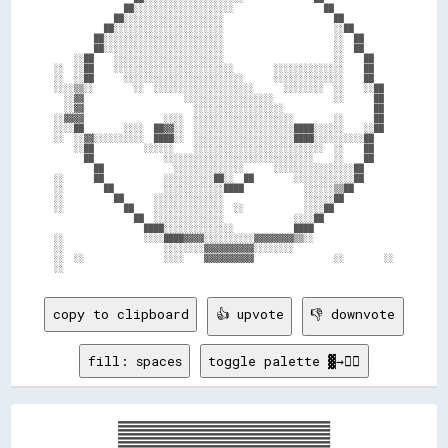
              ██░░░░░░░░░░░░░░░░░░░░                  ██            

            ██░░░░░░░░░░░░░░░░░░░░                      ██          

          ██░░░░░░░░░░░░░░░░░░░░░░                      ░░██        

        ██░░░░░░░░░░░░░░░░░░░░░░░░                      ░░  ██      

        ██░░░░░░░░░░░░░░░░░░░░░░░░                      ░░  ██      

    ░░██    ░░░░░░░░░░░░░░░░░░░░░░                      ░░    ██    

░░  ░░██    ░░░░░░░░░░░░░░░░░░░░░░░░        ░░░░░░░░░░░░░░    ██    

░░  ░░██      ░░░░░░░░░░░░░░░░░░░░░░░░      ░░░░░░░░░░░░░░    ██    

░░░░▒▒░░        ░░  ░░░░░░░░░░░░░░░░░░░░      ░░░░░░░░  ░░    ░░██  

  ░░▓▓                    ░░░░░░░░░░░░░░░░░░            ░░      ██  

  ░░▓▓                      ░░░░░░░░░░░░░░░░░░                  ██  

░░▓▓▓▓                ░░░░  ░░░░░░░░░░░░░░░░░░░░        ░░      ██  

░░░░██        ░░░░  ██▓▓░░  ░░░░░░░░░░░░░░░░░░░░████░░░░░░    ░░██  

░░  ░░▓▓░░░░░░░░░░  ████░░  ░░░░░░░░░░░░░░░░░░░░████░░░░░░░░░░██    

    ░░██          ░░░░░░    ░░░░░░░░░░░░░░░░░░░░░░░░░░  ░░    ██    

      ██              ░░░░░░░░░░░░░░░░░░░░░░░░░░░░░░    ░░    ██    

        ██              ░░░░░░░░░░░░░░      ░░░░░░░░░░░░░░░░██      

░░      ██            ░░░░░░░░░░██░░  ██        ░░░░░░░░░░░░██      

░░        ██          ░░░░░░░░░░░░████            ░░░░░░▒▒██        

░░          ██      ░░░░░░░░░░░░░░                ░░░░░░██          

░░            ██    ░░░░░░░░░░░░░░  ░░            ░░░░██            

                ██  ░░░░░░░░░░░░░░              ░░░░██              

                  ████░░░░░░░░░░░░░░            ████                

░░                ░░░░████▓▓▓▓░░░░░░░░░░▓▓▓▓▓▓▓▓▒▒░░                

░░                    ░░░░░░░░▓▓▓▓▓▓▓▓▓▓░░░░░░░░                    

░░  ░░                ░░░░    ▓▓▓▓▓▓▓▓▓▓                ░░        ░░

copy to clipboard
👍 upvote
👎 downvote
fill: spaces
toggle palette ▓→✊🏽
████████████████████████████████████████████████████████████████████████████████████████████████████████████████████████████████████████████████████████████████████████████████████████████████████████████████████
████████████████████████████████████████████████████████████████████████████████████████████████████████████████████████████████████████████████████████████████████████████████████████████████████████████████████
████████████████████████████████████████████████████████████████████████████████████████████████████████████████████████████████████████████████████████████████████████████████████████████████████████████████████
████████████████████████████████████████████████████████████████████████████████████████████████████████████████████████████████████████████████████████████████████████████████████████████████████████████████████
████████████████████████████████████████████████████████████████████████████████████████████████████████████████████████████████████████████████████████████████████████████████████████████████████████████████████
████████████████████████████████████████████████████████████████████████████████████████████████████████████████████████████████████████████████████████████████████████████████████████████████████████████████████
████████████████████████████████████████████████████████████████████████████████████████████████████████████████████████████████████████████████████████████████████████████████████████████████████████████████████
████████████████████████████████████████████████████████████████████████▓▓██████████████████████████████████████████████████████████████████████████████████████████████████████████████████████████████████████████
██████████████████████████████████████████████████████████████████████████▓▓▓▓▓▓████████████████████████████████████████████████████████████████████████████████████████████████████████████████████████████████████
██████████████████████████████████████████████████████████████████▓▓▓▓▓▓▓▓▓▓▓▓▓▓▓▓▓▓▓▓▓▓██▓▓████████▓▓██████████████████████████████████████████████████████████████████████████████████████████████████████████████
██████████████████████████████████████████████████████████████▓▓▓▓▓▓▓▓▓▓▓▓▓▓▓▓▓▓▓▓▓▓▓▓▓▓▓▓▓▓▓▓▓▓▓▓▓▓████████████████████████████████████████████████████████████████████████████████████████████████████████████████
████████████████████████████████████████████████████████▓▓▓▓▓▓▓▓▓▓▓▓▓▓▓▓▓▓▓▓▓▓▓▓▓▓▓▓▓▓▓▓▓▓▓▓▓▓▓▓▓▓▓▓▓▓██████████████████████████████████████████████████████████████████████████████████████████████████████████████
██████████████████████████████████████████████████████▓▓▓▓▓▓▓▓▓▓▓▓▓▓▓▓▓▓▓▓▓▓▓▓▓▓▓▓▓▓▓▓▓▓▓▓▓▓▓▓▓▓▓▓▓▓▓▓▓▓▓▓▓▓▓▓▓▓▓▓▓▓████████████████████████████████████████████████████████████████████████████████████████████████
████████████████████████████████████████████████████▓▓▓▓▓▓▓▓▓▓▓▓▓▓▓▓▓▓▓▓▓▓▓▓▓▓▓▓▓▓▓▓▓▓▓▓▓▓▓▓▓▓▓▓▓▓▓▓▓▓▓▓▓▓▓▓▓▓▓▓▓▓▓▓▓▓██████████████████████████████████████████████████████████████████████████████████████████████
██████████████████████████████████████████████████▓▓▓▓▓▓▓▓▓▓▓▓▓▓▓▓▓▓▓▓▓▓▓▓▓▓▓▓▓▓▓▓▓▓▓▓▓▓▓▓▓▓▓▓▓▓▓▓▓▓▓▓▓▓▓▓▓▓▓▓▓▓▓▓▓▓████████████████████████████████████████████████████████████████████████████████████████████████
████████████████████████████████████████████████▓▓▓▓▓▓▓▓▓▓▓▓▓▓▓▓▓▓▓▓▓▓▓▓▓▓▓▓▓▓▓▓▓▓▓▓▓▓▓▓▓▓▓▓▓▓▓▓▓▓▓▓▓▓▓▓▓▓▓▓▓▓▓▓▓▓██████████████████████████████████████████████████████████████████████████████████████████████████
████████████████████████████████████▓▓▓▓▓▓▓▓▓▓▓▓▓▓▓▓▓▓▓▓▓▓▓▓▓▓▓▓▓▓▓▓▓▓▓▓▓▓▓▓▓▓▓▓▓▓▓▓▓▓▓▓▓▓▓▓▓▓▓▓▓▓▓▓▓▓▓▓▓▓▓▓▓▓▓▓▓▓▓▓████████████████████████████████████████████████████████████████████████████████████████████████
████████████████████████████████████▓▓▓▓▓▓▓▓▓▓▓▓▓▓▓▓▓▓▓▓▓▓▓▓▓▓▓▓▓▓▒▒▒▒▒▒▒▒▒▒▒▒▒▒▒▒▒▒▒▒▒▒▒▒▓▓▓▓▓▓▓▓▓▓▓▓▓▓▓▓▓▓▓▓▓▓▓▓▓▓▓▓▓▓████████████████████████████████████████████████████████████████████████████████████████████
████████████████████████████████████▓▓▓▓▓▓▓▓▓▓▓▓▓▓▓▓▓▓▓▓▓▓▓▓▓▓▓▓▓▓▒▒▒▒▒▒▒▒▒▒▒▒▒▒▒▒▒▒▒▒▒▒▒▒▒▒▒▒▓▓▓▓▓▓▓▓▓▓▓▓▓▓▓▓▓▓▓▓▓▓▓▓▓▓▓▓▓▓▓▓▓▓████████████████████████████████████████████████████████████████████████████████████
██████████████████████████████████▓▓▓▓▓▓▓▓▓▓▓▓▓▓▓▓▓▓▓▓▓▓▓▓▓▓▓▓▓▓▒▒▒▒▒▒▒▒░░░░░░░░░░░░▒▒▒▒▒▒▒▒▒▒▒▒▓▓▓▓▓▓▓▓▓▓▓▓▓▓▓▓▓▓▓▓▓▓▓▓▓▓▓▓▓▓▓▓████████████████████████████████████████████████████████████████████████████████████
████████████████████████████████▓▓▓▓▓▓▓▓▓▓▓▓▓▓▓▓▓▓▓▓▓▓▓▓▒▒▒▒▒▒▒▒▒▒▒▒▒▒░░░░░░░░░░░░░░░░░░▒▒▒▒▒▒▒▒▓▓▓▓▓▓▓▓▓▓▓▓▓▓▓▓▓▓▓▓▓▓▓▓▓▓▓▓▓▓██████████████████████████████████████████████████████████████████████████████████████
████████████████████████████████▓▓▓▓▓▓▓▓▓▓▓▓▓▓▓▓▓▓▓▓▓▓▓▓▓▓▒▒▒▒▒▒░░░░░░░░░░░░  ░░░░░░░░░░░░▒▒▒▒▒▒▒▒▒▒▒▒▒▒▓▓▓▓▓▓▓▓▓▓▓▓▓▓▓▓▓▓██████████████████████████████████████████████████████████████████████████████████████████
██████████████████████████████▓▓▓▓▓▓▓▓▓▓▓▓▓▓▓▓▓▓▓▓▓▓▓▓▓▓▓▓▒▒▒▒▒▒▒▒░░░░░░              ░░░░░░░░░░▒▒▒▒▒▒▒▒▒▒▒▒▒▒▒▒▒▒▒▒▒▒▓▓▓▓▓▓▓▓▓▓▓▓▓▓▓▓▓▓▓▓██████████████████████████████████████████████████████████████████████████
██████████████████████████████▓▓▓▓▓▓▓▓▓▓▓▓▓▓▓▓▓▓▓▓▓▓▓▓▓▓▓▓▒▒▒▒▒▒▒▒░░░░░░                    ░░░░░░░░░░░░░░░░░░░░▒▒▒▒▒▒▒▒░░░░░░░░░░░░▒▒▒▒▒▒▓▓▓▓▓▓▓▓██████████████████████████████████████████████████████████████████
████████████████████████████████▓▓▓▓▓▓▓▓▓▓▓▓▓▓▓▓▓▓▓▓▓▓▓▓▓▓▒▒▒▒▒▒░░░░░░                  ░░░░░░░░▒▒▒▒▒▒░░░░░░░░░░░░░░▒▒▒▒▒▒▒▒░░░░░░░░░░░░░░░░░░▒▒▒▒▒▒▓▓▓▓▓▓▓▓████████████████████████████████████████████████████████
████████████████████████████████████▓▓▓▓▓▓▓▓▓▓▓▓▓▓▓▓▓▓▒▒▒▒▒▒░░░░░░░░░░░░              ░░░░░░░░▒▒▒▒▒▒▒▒░░▒▒▒▒▒▒▒▒▒▒▓▓▓▓▓▓▓▓▓▓▒▒▒▒▒▒▒▒▒▒▒▒▒▒▒▒▒▒▒▒▒▒░░░░░░░░▒▒▒▒▓▓▓▓██████████████████████████████████████████████████
████████████████████████████████▓▓▓▓▓▓▓▓▓▓▓▓▓▓▓▓▒▒▒▒░░░░░░░░▒▒▒▒░░░░░░░░░░░░        ░░░░░░░░░░▒▒▒▒▒▒▒▒▒▒▒▒▒▒▒▒▒▒▓▓▓▓▒▒▓▓▓▓▓▓▓▓▒▒▒▒▒▒▒▒▒▒▓▓▓▓▓▓▓▓▒▒▒▒▒▒▒▒▒▒▒▒▒▒░░░░▒▒▒▒▓▓▓▓██████████████████████████████████████████
████████████████████████████▓▓▓▓██▓▓▓▓▓▓▓▓▒▒▒▒░░░░░░▒▒▒▒▒▒▒▒▒▒▒▒▒▒▒▒░░░░░░░░░░░░░░░░░░░░░░▒▒▒▒▒▒▒▒▒▒▒▒▒▒▒▒▓▓▓▓▓▓▓▓▓▓▓▓▓▓▓▓▓▓▓▓▓▓▒▒▒▒▒▒▓▓▓▓▓▓▓▓▓▓▓▓▓▓▓▓▓▓▓▓▓▓▒▒▒▒▒▒▒▒▒▒▒▒░░▒▒▓▓▓▓████████████████████████████████████
████████████████████████████████▓▓▓▓▓▓▒▒░░░░▒▒▒▒▒▒▒▒▒▒▒▒▒▒▒▒▒▒▒▒▒▒▒▒▒▒▒▒░░░░░░░░░░░░░░▒▒▒▒▒▒▒▒▒▒▒▒▒▒▓▓▓▓▓▓▓▓▓▓▓▓▓▓▓▓▓▓▓▓▓▓▓▓▓▓██▓▓▓▓▓▓▓▓▓▓▓▓▓▓▓▓▓▓▓▓▓▓▓▓▓▓▓▓▓▓▓▓▓▓▓▓▒▒▒▒▒▒▒▒▒▒░░▒▒▓▓▓▓██████████████████████████████
██████████████████████████▓▓▓▓▓▓▒▒░░░░▒▒▒▒▒▒▒▒▒▒▒▒▒▒▒▒▓▓▓▓▓▓▒▒▒▒▒▒▒▒▒▒▒▒▒▒▒▒▒▒▒▒▒▒▒▒▒▒▒▒▒▒▒▒▒▒▒▒▓▓▓▓▓▓▓▓▓▓▓▓▓▓▓▓▓▓▓▓▓▓▓▓▓▓▓▓▓▓▓▓▓▓▓▓▓▓▓▓▓▓▓▓▓▓▓▓████████████▓▓▓▓▓▓▓▓▓▓▓▓▓▓▓▓▓▓▓▓▒▒▒▒░░▒▒▓▓▓▓████████████████████████
████████████████████████▓▓▓▓▒▒░░▒▒▒▒▒▒▒▒▒▒▒▒▒▒▓▓▓▓▓▓▓▓▓▓▓▓▓▓▓▓▓▓▓▓▒▒▒▒▒▒▒▒▒▒▒▒▒▒▒▒▒▒▒▒▒▒▒▒▒▒▓▓▓▓▓▓▓▓▓▓▓▓▓▓▓▓▓▓▓▓▓▓▓▓▓▓▓▓▓▓▓▓▓▓▓▓▓▓▓▓▓▓████████▓▓████████▓▓████▓▓▓▓▓▓▓▓▓▓▓▓▓▓▓▓▓▓▓▓▓▓▓▓▒▒▒▒▒▒▒▒▓▓▓▓██████████████████
████████████████████▓▓▒▒░░░░▒▒▒▒▒▒▓▓▓▓▓▓▓▓▓▓▓▓▓▓▓▓▓▓▓▓▓▓▓▓▓▓▓▓▓▓▓▓▓▓▓▓▓▓▒▒▒▒▒▒▒▒▒▒▓▓▓▓▓▓▓▓▓▓▓▓▓▓▓▓▓▓▓▓▓▓▓▓▓▓▓▓▓▓▓▓▓▓▓▓▓▓▓▓▓▓▓▓▓▓▓▓▓▓▓▓████████████████████████████▓▓▓▓▓▓▓▓▓▓▓▓▓▓▓▓▓▓▓▓▓▓▓▓▓▓▒▒▒▒▒▒▓▓▓▓██████████████
██████████████▓▓▓▓▒▒░░▒▒▓▓▒▒▒▒▓▓▓▓▓▓▓▓▓▓▓▓▓▓▓▓▓▓▓▓▓▓▓▓▓▓▓▓▓▓▓▓▓▓▓▓▓▓▓▓▓▓▓▓▓▓▓▓▓▓▓▓▓▓▓▓▓▓▓▓▓▓▓▓▓▓▓▓▓▓▓▓▓▓▓▓▓▓▓▓▓▓▓▓▓▓▓▓▓▓▓▓▓▓▓▓▓▓████████████████████████████████████████████▓▓▓▓▓▓▓▓▓▓▓▓▓▓▓▓▓▓▓▓▒▒▒▒▒▒▒▒▓▓██████████
██████████▓▓▓▓▒▒░░▒▒▒▒▒▒▒▒▓▓▓▓▓▓▓▓▓▓▓▓▓▓▓▓██▓▓▓▓▓▓▓▓▓▓▓▓▓▓▓▓▓▓▓▓▓▓▓▓▓▓▓▓▓▓▓▓▓▓▓▓▓▓▓▓▓▓▓▓▓▓▓▓▓▓▓▓▓▓▓▓▓▓▓▓▓▓▓▓▓▓▓▓██████████████████████████████████████████████████████████████████▓▓██▓▓▓▓▓▓▓▓▓▓▓▓▓▓▓▓▒▒▒▒▒▒▓▓██████
██████▓▓▓▓░░▒▒▒▒▒▒▓▓▓▓▓▓▓▓▓▓▓▓██▓▓▓▓▓▓██████████▓▓▓▓▓▓▓▓▓▓▓▓▓▓▓▓▓▓▓▓▓▓▓▓▓▓▓▓▓▓▓▓▓▓▓▓▓▓▓▓▓▓▓▓▓▓▓▓▓▓▓▓▓▓▓▓▓▓▓▓▓▓▓▓████████████████████████████████████████████████████████████████████████████▓▓██▓▓▓▓▓▓▓▓▓▓▒▒▒▒▒▒▓▓██
████▓▓▒▒▒▒▒▒▒▒▓▓▓▓▓▓████████████▓▓▓▓██████████████████████▓▓▓▓▓▓▓▓▓▓▓▓▓▓▓▓▓▓▓▓▓▓▓▓▓▓▓▓▓▓▓▓▓▓▓▓▓▓▓▓▓▓▓▓▓▓▓▓▓▓▓▓████████████████████████████████████████████████████████████████████████████████████▓▓██▓▓▓▓▓▓▓▓▒▒▒▒▒▒
▓▓▒▒▒▒▒▒▒▒▓▓▓▓▓▓██████████████████████████████████████████████▓▓▓▓▓▓▓▓▓▓▓▓▓▓▓▓▓▓▓▓▓▓▓▓▓▓▓▓▓▓▓▓▓▓▓▓▓▓▓▓▓▓▓▓████████████████████████████████████████████████████████████████████████████████████████████████▓▓▓▓▓▓▒▒▒▒
▒▒▒▒▒▒▓▓▓▓▓▓▓▓▓▓▓▓████████████████████████████████████████████████████████████▓▓██████▓▓██████████████████████████████████████████████████████████████████████████████████████████████████████████████████████▓▓▓▓▒▒
▒▒▓▓▓▓██▓▓██████████████████████████████████████████████████████████████████████████████████████████████████████████████████████████████████████████████████████████████████████████████████████████████████████▓▓▓▓
▓▓▓▓████████████████████████████████████████████████████████████████████████████████████████████████████████████████████████████████████████████████████████████████████████████████████████████████████████████▓▓▓▓
████████████████████████████████████████████████████████████████████████████████████████████████████████████████████████████████████████████████████████████████████████████████████████████████████████████████▓▓▓▓
████████████████████████████████████████████████████████████████████████████████████████████████████████████████████████████████████████████████████████████████████████████████████████████████████████████████████
████████████████████████████████████████████████████████████████████████████████████████████████████████████████████████████████████████████████████████████████████████████████████████████████████████████████████
████████████████████████████████████████████████████████████████████████████████████████████████████████████████████████████████████████████████████████████████████████████████████████████████████████████████████
████████████████████████████████████████████████████████████████████████████████████████████████████████████████████████████████████████████████████████████████████████████████████████████████████████████████████
████████████████████████████████████████████████████████████████████████████████████████████████████████████████████████████████████████████████████████████████████████████████████████████████████████████████████
██████████████████████████████████████████████████████████████████████████████████████████████████████████████████████████████████████████████████████████████████████████████████████████████████████████