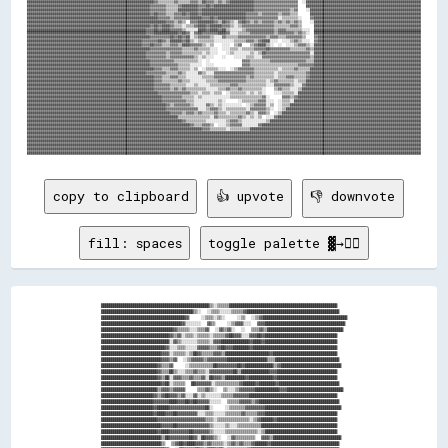
copy to clipboard
👍 upvote
👎 downvote
fill: spaces
toggle palette ▓→✊🏽
██████████████████████████████████████████████████████▒▒░░▒▒▒▒▒▒██████████████████████████████████████████████████████

██████████████████████████████████████████████▒▒░░  ░░▒▒▒▒░░░░░░▒▒▒▒▒▒▓▓██████████████████████████████████████████████

██████████████████████████████████████████▓▓    ░░▒▒▒▒░░▒▒░░    ░░▒▒  ░░▒▒▓▓██████████████████████████████████████████

████████████████████████████████████████▓▓░░░░░░░░  ▓▓▒▒    ░░▒▒▓▓▓▓░░░░  ▓▓▓▓████████████████████████████████████████

████████████████████████████████████▓▓▒▒▒▒▒▒░░░░▒▒▒▒▓▓  ░░▓▓▒▒▓▓░░  ░░  ▒▒▒▒▓▓▒▒██████████████████████████████████████

██████████████████████████████████▓▓▒▒▓▓░░▒▒▒▒░░▒▒▒▒▒▒░░▒▒▒▒▒▒▓▓██▓▓▓▓░░░░▓▓▓▓██▓▓████████████████████████████████████

██████████████████████████████████░░▓▓▒▒░░░░░░░░▒▒▒▒▒▒░░▓▓▓▓██████████████▓▓████▓▓████████████████████████████████████

████████████████████████████████▓▓░░░░▒▒▒▒░░░░░░▓▓▓▓▓▓▒▒▒▒▓▓██▓▓▓▓████████▓▓██████████████████████████████████████████

██████████████████████████████▓▓▓▓░░▒▒▒▒▒▒░░▒▒██▓▓▒▒▒▒▒▒▓▓▓▓▒▒██████████████████████▓▓████████████████████████████████

██████████████████████████████▓▓▓▓▒▒▓▓  ░░▒▒▓▓▓▓▓▓▒▒▓▓▓▓▓▓▓▓▓▓████████████████████▒▒▒▒████████████████████████████████

████████████████████████████▓▓▒▒▒▒▓▓    ░░▒▒▒▒▒▒▒▒▒▒▒▒██▓▓▓▓▓▓▓▓▓▓██▓▓██████████████▒▒▓▓██████████████████████████████

████████████████████████████▓▓▒▒▒▒██▒▒░░░░▒▒▒▒▓▓▒▒▒▒░░▓▓▓▓▓▓▓▓▓▓▓▓██▒▒██████████████▓▓▓▓██████████████████████████████

████████████████████████████▓▓▒▒██░░▓▓▓▓▒▒▒▒▓▓▒▒▒▒▓▓░░██▓▓▓▓▒▒██████████▓▓████████████▓▓██████████████████████████████

██████████████████████████████▓▓██░░▒▒▒▒▒▒  ██▓▓▓▓▓▓▓▓░░▒▒▒▒▒▒▒▒▒▒▒▒▓▓██████▓▓████████▓▓██████████████████████████████

████████████████████████████▒▒▓▓▓▓▒▒▓▓▓▓▓▓    ▒▒▒▒▓▓▒▒░░  ▒▒░░░░▒▒▓▓▓▓▓▓▓▓████████████▓▓▓▓████████████████████████████

██████████████████████████▓▓▒▒▓▓██▓▓▓▓▒▒▓▓░░░░▓▓░░▒▒░░░░░░░░▒▒▒▒▒▒▓▓▓▓▓▓▓▓████████████████████████████████████████████

██████████████████████████▓▓▓▓▓▓▓▓████▓▓▓▓██▓▓██▓▓▓▓▓▓░░░░░░  ▒▒▒▒▒▒▓▓▓▓▓▓▒▒▓▓████████████████████████████████████████

██████████████████████████▓▓██████▓▓▓▓▓▓▓▓▓▓▓▓▓▓▓▓▓▓██░░    ░░▒▒▒▒▒▒▒▒▓▓▓▓▓▓▓▓▓▓██████████████████████████████████████

██████████████████████████▓▓████▓▓▓▓██▓▓▓▓▓▓▓▓▓▓░░░░▒▒▒▒░░░░░░▒▒▒▒▒▒▒▒▓▓▒▒▒▒▒▒▓▓▓▓████████████████████████████████████

████████████████████████████▓▓▓▓▓▓▓▓▓▓▓▓▓▓▓▓▓▓▓▓▓▓▓▓▒▒▒▒░░▒▒▒▒▒▒▒▒▒▒▒▒▒▒▒▒░░▒▒▓▓██████▓▓██████████████████████████████

██████████████████████████████▓▓▓▓▓▓██▓▓▓▓▓▓▓▓▓▓▓▓▓▓▓▓▒▒░░░░░░▒▒░░░░▒▒▒▒▒▒▒▒▒▒▒▒██████████████████████████████████████

████████████████████████████▓▓████▓▓▓▓▓▓▓▓▓▓██▓▓▓▓▓▓▓▓▒▒░░░░░░▒▒▒▒▒▒▒▒▒▒▒▒▒▒▒▒░░▒▒████████████████████████████████████

██████████████████████████████▒▒██▓▓▓▓▓▓▓▓▓▓██▓▓░░██▓▓▓▓▒▒░░  ░░▓▓▒▒▒▒▒▒▒▒▒▒  ▓▓▓▓▒▒██████████████████████████████████

██████████████████████████████▒▒  ▒▒▓▓██▓▓████▓▓▓▓▒▒▓▓▒▒▒▒▒▒░░▒▒▓▓▒▒▓▓▒▒▒▒▓▓██████▓▓██████████████████████████████████
