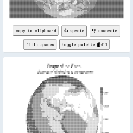
copy to clipboard
👍 upvote
👎 downvote
fill: spaces
toggle palette ▓→✊🏽
                                      ░░▒▒                      ▒▒            ░░▒▒░░                                                          

                                      ▒▒░░▒▒▓▓▒▒▓▓▓▓██▓▓▓▓  ▓▓▒▒▒▒  ░░▒▒  ▒▒  ▒▒▒▒  ▒▒░░▒▒░░▒▒                                                

                                      ▒▒  ▒▒░░▒▒██▒▒▒▒▓▓░░    ▒▒░░      ▒▒    ██    ░░▒▒      ░░                                              

                                                  ▒▒                                                                                          

                        ░░                      ░░    ░░    ░░      ░░                                                                        

                      ░░▒▒░░░░▒▒▒▒▒▒░░▒▒▒▒  ▒▒▒▒  ▒▒▒▒░░▒▒▒▒▒▒▒▒▒▒░░░░░░▒▒▒▒  ▒▒░░  ░░▒▒▒▒░░▒▒▒▒▒▒▒▒▒▒░░▒▒▒▒▒▒▓▓▒▒▒▒                          

                      ▓▓░░▒▒▒▒▒▒░░  ▒▒▓▓▒▒  ░░    ░░▒▒░░░░▒▒░░░░░░▓▓░░  ░░▓▓  ▒▒▓▓  ▒▒░░▒▒  ░░▒▒▓▓▒▒  ▒▒▒▒░░░░░░░░░░                          

                                                  ░░▒▒▒▒▓▓████████████▓▓▒▒▒▒                                                                  

                                          ▒▒▓▓██████████▓▓██▓▓▓▓▓▓▓▓▓▓▓▓▓▓▓▓▓▓▓▓▓▓▒▒                                                          

                                    ░░▓▓▓▓▓▓▓▓▓▓▓▓▓▓▓▓▓▓▓▓▓▓▓▓▓▓▓▓▓▓▓▓▓▓▓▓▓▓▓▓▓▓▓▓▓▓▓▓▓▓░░                                                    

                                ░░██▓▓▓▓▓▓▓▓▓▓▓▓▓▓▓▓▓▓▓▓▓▓▓▓▓▓▓▓▓▓▓▓▓▓▓▓▓▓▓▓▓▓▓▓▓▓▓▓▓▓▓▓▓▓▓▓░░                                                

                              ████▓▓▓▓▒▒▓▓▓▓▓▓▓▓▓▓▓▓▓▓▓▓▓▓▓▓▓▓▓▓▓▓▒▒▒▒▒▒▓▓▓▓▓▓▓▓▓▓▓▓▓▓▓▓▓▓▓▓▓▓▓▓                                              

                          ░░██▓▓██▓▓▒▒▒▒▒▒▒▒▒▒▒▒▒▒▒▒▒▒▒▒▒▒▒▒▒▒▒▒▒▒▒▒▒▒▒▒▒▒▒▒▒▒▓▓▓▓▓▓▓▓▓▓▓▓▓▓▓▓▓▓▒▒                                            

                          ██▓▓▓▓▓▓▒▒░░░░░░▒▒░░▒▒▒▒▒▒▒▒░░▒▒▒▒▒▒▒▒░░░░░░░░░░░░░░▒▒▒▒▓▓▓▓▓▓▓▓▓▓▓▓▓▓▓▓▒▒░░                                        

                        ██▓▓▓▓▓▓▓▓▒▒░░░░░░░░░░░░░░░░░░░░░░░░░░░░░░░░░░░░░░░░░░░░░░░░░░▒▒▓▓▓▓▓▓▒▒▓▓▓▓▒▒░░                                      

                      ██▓▓▓▓▓▓▒▒▒▒░░░░░░░░░░░░░░░░░░░░░░░░                  ░░░░░░░░░░▓▓▓▓▒▒▒▒▒▒▒▒▒▒▒▒▒▒░░                      ▓▓▓▓          

                  ░░██▓▓▓▓▓▓▒▒▒▒░░░░░░░░░░░░░░░░░░░░░░░░░░                ░░▒▒▒▒▒▒▒▒▒▒▒▒▒▒▒▒▒▒▒▒░░░░▒▒▒▒░░░░                    ▓▓▓▓          

                ░░▓▓▓▓▓▓▓▓▓▓▓▓░░░░░░░░░░░░░░░░░░░░░░░░░░░░          ░░░░░░▒▒▒▒▒▒▒▒▒▒▒▒▒▒▒▒▒▒▒▒░░░░░░░░▒▒░░░░░░                  ▓▓▓▓          

                ▓▓▓▓▓▓▓▓▓▓▒▒▒▒░░░░░░░░░░░░░░░░░░░░░░░░░░░░          ░░░░░░░░░░▒▒░░▒▒▒▒▒▒░░░░░░░░    ░░░░▒▒░░░░░░                ▓▓▓▓░░░░▒▒▒▒░░

              ▓▓▓▓▓▓▒▒▒▒▒▒▒▒▒▒▒▒░░░░░░░░░░░░░░░░░░░░░░            ░░░░░░░░░░░░░░░░░░░░░░░░░░░░        ░░░░░░░░  ░░              ▒▒▓▓  ░░░░░░  

            ▒▒▓▓▓▓▒▒▒▒▒▒▒▒▒▒▒▒▒▒░░░░░░░░░░░░░░░░░░░░                ░░░░░░░░    ░░░░░░░░░░            ░░░░  ░░  ░░░░            ▒▒▒▒          

          ░░▓▓▒▒▒▒▒▒▒▒▒▒▒▒▒▒▒▒▒▒░░░░░░░░░░  ░░░░                  ░░                                    ░░  ░░    ░░            ▒▒▒▒          

          ▒▒▓▓▒▒▒▒▒▒▒▒▒▒▒▒▒▒░░░░░░▒▒▒▒░░░░░░░░  ░░░░░░  ░░        ░░                                        ░░░░  ░░░░          ▒▒▒▒          

        ░░▓▓▓▓▒▒▒▒▒▒▒▒▒▒▒▒▒▒░░░░▒▒░░░░▒▒▒▒▒▒░░  ░░░░░░░░░░░░    ░░░░░░                                            ░░░░░░        ▒▒▒▒          

        ▒▒▓▓▓▓▒▒▒▒▒▒▒▒▒▒▒▒▒▒░░░░▒▒░░▒▒▒▒▒▒░░░░  ░░░░░░░░  ░░░░░░░░░░░░                                            ░░░░░░        ▒▒▒▒          

      ░░░░▓▓▓▓▒▒▒▒▒▒▒▒▒▒▒▒▒▒░░░░░░░░░░▒▒▒▒▒▒░░  ░░░░░░░░░░░░░░░░░░░░░░▒▒░░                                        ░░░░░░        ▒▒▒▒          

      ▓▓▒▒▓▓▒▒▒▒▒▒▒▒▒▒▒▒▒▒░░▒▒░░░░░░░░▓▓▒▒▓▓▒▒░░░░░░░░░░░░░░▒▒▒▒░░░░░░░░░░░░░░░░░░          ░░                ░░  ░░░░░░░░      ░░▒▒          

      ▓▓▓▓▓▓▒▒▒▒▒▒▒▒▒▒▒▒▒▒░░░░░░░░░░░░░░▓▓▒▒▒▒░░▒▒░░░░░░░░░░░░░░░░░░░░▒▒░░░░▒▒░░░░░░                          ░░  ░░░░░░▒▒      ░░░░░░░░▒▒░░▒▒

    ░░▓▓▓▓▓▓▒▒▒▒▒▒▒▒▒▒▒▒▒▒▒▒░░░░░░░░░░░░░░░░▒▒▒▒▒▒▒▒▒▒▒▒▒▒░░░░░░  ░░░░        ░░░░        ░░░░                  ░░  ░░▒▒▒▒      ░░░░  ░░░░░░░░

    ▒▒▓▓▓▓▓▓▓▓▒▒▒▒▒▒▒▒▒▒▒▒▒▒▒▒░░░░░░░░░░░░░░░░░░░░▒▒▒▒▒▒▒▒▒▒░░░░░░            ░░  ░░                                ▒▒▒▒▒▒░░    ░░░░          

    ▒▒▓▓▓▓▓▓▓▓▒▒▒▒▒▒▒▒▒▒▒▒▒▒░░░░░░░░░░░░░░░░░░░░░░  ░░▒▒▒▒▒▒░░░░    ░░▒▒▒▒░░░░▒▒░░░░░░                              ▒▒▒▒▒▒▒▒      ░░          

    ▒▒▓▓▓▓▓▓▒▒▒▒▒▒▒▒▒▒▒▒▒▒▒▒▒▒▒▒▒▒░░░░░░░░░░░░░░░░░░░░░░▓▓▒▒░░░░░░▒▒▒▒▒▒▒▒▒▒▒▒▒▒▒▒▒▒░░              ░░              ▒▒▒▒▒▒▒▒                  

    ▓▓▓▓▓▓▓▓▓▓▒▒▒▒▒▒▒▒▒▒▒▒▒▒▒▒░░░░░░░░░░░░░░░░░░░░░░░░░░░░▒▒▒▒▒▒▒▒▒▒▒▒▒▒▒▒▒▒▒▒▒▒▒▒▒▒▒▒░░░░░░        ░░░░  ░░      ░░░░▒▒▒▒▒▒                  

  ░░▓▓▓▓▓▓▓▓▓▓▒▒▒▒▒▒▒▒▒▒▒▒▒▒▒▒░░░░░░░░░░░░░░░░░░░░░░░░░░░░░░▒▒░░░░▒▒▒▒▒▒▒▒▒▒▒▒▒▒▒▒▒▒▒▒▒▒▒▒▒▒░░            ░░      ░░░░░░▒▒▒▒░░                

  ░░▓▓▓▓▓▓▓▓▓▓▒▒▒▒▒▒▒▒▒▒▒▒▒▒▒▒░░░░░░░░▒▒░░░░░░░░░░░░░░▒▒░░░░░░░░▒▒▓▓▒▒▒▒▒▒▒▒▒▒▒▒▒▒▒▒▒▒▒▒▒▒▒▒▒▒░░  ░░      ░░░░    ░░░░░░▒▒▒▒░░    ░░          

  ░░▓▓▓▓▓▓▓▓▓▓▒▒▒▒▒▒▒▒▒▒▒▒▒▒▒▒▒▒▒▒▒▒▒▒░░▒▒░░░░░░▒▒░░░░░░░░░░░░░░▒▒▓▓▒▒▒▒▒▒▒▒▒▒▒▒▒▒▒▒▒▒▒▒▒▒▒▒▒▒▒▒░░        ░░░░░░░░░░░░░░░░░░░░    ░░          

  ░░▓▓▓▓▓▓▓▓▒▒▒▒▒▒▒▒▒▒▒▒▒▒▒▒▒▒▒▒▒▒▒▒▒▒▒▒░░░░░░░░▒▒▒▒░░░░░░░░░░▒▒▓▓▒▒▒▒▒▒▒▒▒▒▒▒▒▒▒▒▒▒▒▒▒▒▒▒▒▒▒▒▒▒▒▒░░    ░░░░░░░░░░░░  ░░░░░░░░    ░░░░░░▒▒▒▒░░

  ▒▒▓▓▓▓▓▓▓▓▓▓▓▓▓▓▒▒▒▒▒▒▒▒▒▒▒▒▒▒▒▒▒▒▒▒▒▒▒▒░░░░░░░░░░▒▒░░▒▒▒▒▒▒▒▒▒▒▒▒▒▒▒▒▒▒▒▒▒▒▒▒▒▒▒▒▒▒▒▒▒▒▒▒▒▒▒▒▒▒▒▒░░░░░░  ░░░░░░░░░░░░░░░░░░    ░░          

  ░░▒▒▓▓▓▓▓▓▓▓▓▓▓▓▒▒▒▒▒▒▒▒▒▒▒▒▒▒▒▒▒▒▒▒▒▒▒▒░░░░░░░░░░░░░░░░░░▒▒▒▒▒▒▒▒▒▒▒▒▒▒▒▒▒▒▒▒▒▒▒▒▒▒▒▒▒▒▒▒▒▒▒▒▒▒▒▒▒▒▒▒░░░░░░░░░░░░░░░░░░░░░░  ░░░░          

  ░░▓▓▓▓▓▓▓▓▓▓▓▓▓▓▒▒▒▒▒▒▒▒▒▒▒▒▒▒▒▒▒▒▒▒▒▒░░░░░░░░░░░░░░░░░░░░▒▒▓▓▒▒▒▒▒▒▒▒▒▒▒▒▒▒▒▒▒▒▒▒▒▒▒▒▒▒▒▒▒▒▒▒▒▒▒▒▒▒▒▒▒▒░░░░░░░░░░░░░░░░░░    ░░░░          

    ▓▓▒▒▓▓▓▓▓▓▓▓▓▓▒▒▒▒▒▒▒▒▒▒▒▒▒▒▒▒▒▒▒▒▒▒▒▒░░░░░░░░░░░░░░░░░░░░▒▒▓▓▒▒▒▒▒▒▒▒▒▒▒▒▒▒▒▒▒▒▒▒▒▒▒▒▒▒▒▒▒▒▒▒▒▒▒▒▒▒▒▒░░░░░░░░░░░░░░░░░░      ░░          

    ▒▒▒▒▓▓▒▒▓▓▓▓▓▓▓▓▒▒▒▒▒▒▒▒▒▒▒▒▒▒▒▒▒▒▒▒▒▒▒▒▒▒░░░░░░░░░░░░░░░░▒▒▓▓▒▒▒▒▒▒▒▒▒▒▒▒▒▒▒▒▒▒▒▒▒▒▒▒▒▒▒▒▒▒▒▒▒▒▒▒▒▒▒▒░░░░░░░░░░░░░░░░▒▒      ░░          

    ▓▓▒▒▓▓▓▓▓▓▓▓▓▓▒▒▓▓▒▒▒▒▒▒▒▒▒▒▒▒▒▒▒▒▒▒▒▒▒▒░░░░░░░░░░░░░░░░░░▒▒▓▓▓▓▒▒▒▒▒▒▒▒▒▒▒▒▒▒▒▒▒▒▒▒▒▒▒▒▒▒▒▒▒▒▒▒▒▒▒▒░░░░░░░░░░░░░░░░░░▒▒    ░░░░          

    ▓▓▓▓▒▒▓▓▓▓▓▓▓▓▓▓▓▓▒▒▒▒▒▒▒▒▒▒▒▒▒▒▒▒▒▒▒▒▒▒▒▒░░░░░░░░░░░░░░░░░░▓▓▓▓▒▒▒▒▒▒▒▒▒▒▒▒▒▒▒▒▒▒▒▒▒▒▒▒▒▒▒▒▒▒▒▒▒▒▒▒░░░░░░░░░░░░░░░░░░▒▒    ░░░░          

    ▒▒▓▓▒▒▓▓▓▓▓▓▓▓▓▓▓▓▓▓▒▒▒▒▒▒▒▒▒▒▒▒▒▒▒▒▒▒▒▒░░▒▒░░░░░░░░░░░░░░░░░░▓▓▓▓▓▓▒▒▒▒▒▒▒▒▒▒▒▒▒▒▒▒▒▒▒▒▒▒▒▒▒▒▒▒▒▒░░░░░░░░░░░░░░░░░░▒▒░░    ░░░░          

    ░░▒▒▒▒▒▒▒▒▓▓▓▓▓▓▓▓▓▓▒▒▓▓▒▒▒▒▒▒▒▒▒▒▒▒▒▒▒▒▒▒▒▒▒▒▒▒▒▒░░░░░░░░░░░░░░▓▓▓▓▓▓▒▒▒▒▒▒▒▒▒▒▒▒▒▒▒▒▒▒▒▒▒▒▒▒▒▒▒▒░░░░░░░░░░░░░░░░░░▒▒      ░░▒▒░░░░▒▒▒▒▒▒
