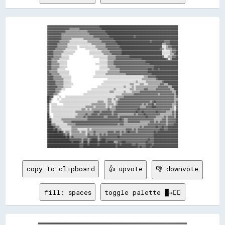
▓▓▓▓▓▓▓▓▓▓▓▓▓▓▓▓▓▓▓▓▓▓▓▓▓▓▓▓▓▓▓▓▓▓▓▓▓▓▓▓▓▓▓▓▓▓▓▓▓▓▓▓██████████████████████████████████████████████████████████████████████████████

▓▓▓▓▓▓▓▓▓▓▓▓▓▓▓▓▓▓▓▓▓▓▒▒▒▒▒▒▒▒▒▒▓▓▓▓▓▓▓▓▓▓▓▓▓▓▓▓▓▓▓▓▓▓████████████████████████████████████████████████████████████████████████████

▓▓▓▓▓▓▓▓▓▓▓▓▓▓▓▓▓▓▒▒▒▒▒▒▒▒▒▒▒▒▒▒▒▒▒▒▒▒▒▒▓▓▓▓▓▓▓▓▓▓▓▓▓▓▓▓▓▓████████████████████████████████████████████████████████████████████████

▓▓▓▓▓▓▓▓▓▓▓▓▓▓▒▒▒▒▒▒▒▒▒▒▒▒▒▒▒▒▒▒▒▒▒▒▒▒▒▒▒▒▓▓▓▓▓▓▓▓▓▓▓▓▓▓▓▓▓▓██████████████████████████████████████████████████████████████████████

▓▓▓▓▓▓▓▓▓▓▓▓▓▓▒▒▒▒▒▒▒▒▒▒▒▒▒▒▒▒▒▒▒▒▒▒▒▒▒▒▒▒▒▒▒▒▓▓▓▓▓▓▓▓▓▓▓▓▓▓▓▓████████████████████████▓▓██████████████████████████████████████████

▓▓▓▓▓▓▓▓▓▓▓▓▓▓▒▒▒▒▒▒▒▒▒▒░░░░░░░░░░░░▒▒▒▒▒▒▒▒▒▒▒▒▒▒▒▒▓▓▓▓▓▓▓▓▓▓▓▓▓▓████████████████████████████████████████████████████████████████

▓▓▓▓▓▓▓▓▓▓▓▓▒▒▒▒▒▒▒▒▒▒░░░░░░░░░░░░░░░░░░▒▒▒▒▒▒▒▒▒▒▒▒▒▒▓▓▓▓▓▓▓▓▓▓▓▓▓▓██████████████████████████████████▓▓████████████▓▓▓▓▓▓████████

▓▓▓▓▓▓▓▓▓▓▒▒▒▒▒▒▒▒▒▒░░░░░░░░░░░░░░░░░░░░░░░░▒▒▒▒▒▒▒▒▒▒▒▒▒▒▓▓▓▓▓▓▓▓▓▓▓▓████████████████████████████████████████████▒▒▒▒▓▓▓▓████████

▓▓▓▓▓▓▓▓▓▓▒▒▒▒▒▒▒▒▒▒░░░░░░░░░░  ░░░░░░░░░░░░░░░░▒▒▒▒▒▒▒▒▒▒▓▓▓▓▓▓▓▓▓▓▓▓▓▓██████████████████████████████████████████░░░░▒▒▓▓▓▓██████

▓▓▓▓▓▓▓▓▒▒▒▒▒▒▒▒▒▒░░░░░░░░░░░░        ░░░░░░░░░░░░▒▒▒▒▒▒▒▒▒▒▓▓▓▓▓▓▓▓▓▓▓▓▓▓██████████████████████████████████████▓▓▒▒░░▒▒▒▒▒▒▓▓▓▓██

▓▓▓▓▓▓▒▒▒▒▒▒▒▒▒▒░░░░░░░░░░░░              ░░░░░░░░░░░░▒▒▒▒▒▒▒▒▓▓▓▓▓▓▓▓▓▓▓▓████████████████████████████████████████░░░░░░░░▒▒▓▓▓▓██

▓▓▓▓▓▓▒▒▒▒▒▒▒▒░░░░░░░░░░░░                ░░░░░░░░░░░░░░▒▒▒▒▒▒▒▒▓▓▓▓▓▓▓▓▓▓████████████████████████████████████████░░░░░░░░▒▒▒▒▓▓██

▓▓▓▓▓▓▒▒▒▒▒▒▒▒░░░░░░░░                        ░░░░░░░░░░░░░░▒▒▒▒▒▒▒▒▓▓▓▓▓▓▓▓▓▓▓▓▓▓████████████████████████████████▓▓░░░░▒▒▒▒▓▓▓▓██

▓▓▓▓▒▒▒▒▒▒▒▒░░░░░░░░░░                              ░░░░░░░░▒▒▒▒▒▒▒▒▓▓▓▓▓▓▓▓▓▓▓▓▓▓▓▓▓▓▓▓▓▓▓▓▓▓████████████████████████▓▓░░▒▒██████

▓▓▓▓▒▒▒▒▒▒░░░░░░░░░░                                ░░░░░░░░▒▒▒▒▒▒▓▓▓▓▓▓▓▓▓▓▓▓▓▓▓▓▓▓▓▓▓▓▓▓▓▓▓▓▓▓▓▓████████████████████████████████

▓▓▓▓▒▒▒▒▒▒▒▒░░░░░░░░                            ░░░░░░░░░░░░▒▒▒▒▒▒▓▓▓▓▓▓▓▓▓▓▓▓▓▓▓▓▓▓▓▓▓▓▓▓▓▓▓▓▓▓▓▓▓▓▓▓████████████████████████████

▓▓▓▓▒▒▒▒▒▒▒▒░░░░░░░░                                ░░░░░░░░▒▒▒▒▒▒▒▒▓▓▓▓▓▓▓▓▓▓▓▓▓▓▓▓▓▓▓▓▓▓▓▓▓▓▓▓▓▓▓▓▓▓▓▓▓▓████████████████████████

▓▓▓▓▒▒▒▒▒▒░░░░░░░░                                  ░░░░░░░░░░▒▒▒▒▒▒▒▒▒▒▓▓▓▓▓▓▓▓▓▓▓▓▓▓▓▓▓▓▓▓▓▓▓▓▓▓▓▓████▓▓████▓▓██████████████████

▓▓▒▒▒▒▒▒▒▒░░░░░░░░░░░░                          ░░░░░░░░░░░░▒▒▒▒▒▒▒▒▒▒▒▒▓▓▓▓▓▓▓▓▓▓▓▓▓▓▓▓▓▓▓▓▓▓▓▓▓▓▓▓██████████████████████████████

▓▓▓▓▒▒▒▒▒▒▒▒░░░░░░░░░░                          ░░░░░░░░░░▒▒▒▒▒▒▒▒▒▒▒▒▒▒▒▒▒▒▒▒▓▓▓▓▓▓▓▓▓▓▓▓▓▓▓▓▓▓▓▓▓▓▓▓▓▓██████████████████████████

▓▓▓▓▓▓▒▒▒▒▒▒▒▒░░░░░░░░░░                      ░░░░░░░░░░░░░░░░░░░░░░░░░░░░░░░░░░░░░░░░░░░░░░░░░░▒▒▒▒▓▓▓▓▓▓▓▓██████████████████████

▓▓▓▓▓▓▒▒▒▒▒▒▒▒▒▒░░░░░░░░                                    ░░░░░░░░░░░░░░░░░░░░░░░░░░░░░░░░░░▒▒▒▒▒▒▒▒▒▒▒▒▒▒▓▓████████████████████

▓▓▓▓▓▓▓▓▒▒▒▒▒▒▒▒░░░░░░░░                                ░░░░░░░░░░░░░░░░░░░░░░░░░░░░░░░░▒▒░░░░░░░░▒▒▒▒▒▒▒▒▒▒▒▒▒▒▒▒▓▓██████████████

▓▓▓▓▓▓▓▓▒▒▒▒▒▒▒▒░░░░░░░░░░                            ░░░░░░░░░░░░░░░░░░░░░░░░░░░░▒▒▒▒░░░░░░▒▒▒▒░░░░▒▒▒▒▒▒▒▒▒▒▒▒▓▓▓▓▒▒▒▒██████████

▓▓▓▓▓▓▓▓▓▓▒▒▒▒▒▒░░░░░░░░                          ░░░░░░░░░░░░░░░░░░░░░░░░░░▒▒░░░░░░▒▒░░▒▒▒▒▒▒▒▒▒▒▒▒▒▒▒▒▒▒▒▒▒▒▓▓▓▓▓▓▓▓▓▓▒▒▒▒██████

▓▓▓▓▓▓▓▓▒▒▒▒▒▒░░░░                          ░░░░░░░░░░░░░░░░░░░░░░▒▒░░░░░░░░░░░░░░▒▒▒▒░░▒▒▒▒▒▒▒▒▓▓▓▓▒▒▒▒▒▒▒▒▓▓▓▓▓▓▓▓▓▓▓▓▓▓▒▒▒▒████

▓▓▓▓▓▓▓▓▒▒▒▒░░                          ░░░░░░░░░░░░░░░░░░░░░░▒▒▒▒░░░░░░░░░░▒▒░░░░░░▒▒▒▒▒▒▒▒▓▓▓▓▓▓▓▓▓▓▓▓▓▓▓▓▓▓▓▓▓▓▓▓▓▓▓▓▓▓▓▓▒▒▒▒██

▓▓▓▓▓▓▒▒▒▒░░                        ░░░░░░░░░░░░░░░░░░░░░░░░░░░░░░░░░░░░░░▒▒▒▒▒▒▒▒▒▒▒▒▓▓▓▓▓▓▓▓▓▓▓▓▓▓▓▓▓▓▓▓▓▓▓▓▒▒▓▓▓▓▓▓▓▓▓▓▓▓▓▓▒▒██

██▓▓▓▓      ░░    ░░░░░░░░░░░░░░░░░░░░░░░░░░░░░░░░░░░░░░░░░░░░░░░░░░▒▒▒▒▒▒▒▒▓▓▓▓▓▓▓▓▓▓▓▓▓▓▓▓▓▓▓▓▓▓▓▓▓▓▓▓▓▓▓▓▓▓▓▓▓▓▓▓▓▓▓▓▓▓▓▓▓▓▒▒▓▓

██▓▓░░    ░░  ░░░░░░░░░░░░░░░░░░░░░░░░░░░░░░░░░░░░░░░░░░░░░░▒▒▒▒░░▒▒░░▒▒▓▓▓▓▓▓▓▓▓▓▓▓▓▓▓▓▓▓▓▓▓▓▓▓▓▓▓▓▓▓▓▓▓▓▓▓▓▓▓▓▓▓▓▓▓▓▓▓▓▓▓▓▓▓▒▒▒▒

██▒▒        ░░░░░░░░░░░░░░░░░░░░░░░░░░░░░░░░░░░░░░▒▒▒▒▒▒░░░░▒▒▒▒░░░░▒▒▓▓▓▓▓▓▓▓▓▓▓▓▓▓▓▓▓▓▓▓▓▓▓▓▓▓▓▓▓▓▓▓▒▒▓▓██▓▓▓▓▓▓▓▓▓▓▓▓▓▓▓▓▓▓▒▒▓▓

▓▓  ░░░░░░      ░░░░░░░░░░░░░░░░░░░░░░░░░░░░▒▒▒▒▒▒▒▒▒▒▒▒▒▒░░▒▒▒▒▒▒░░▒▒▓▓▓▓▓▓▓▓▓▓▓▓▓▓▓▓▓▓▓▓▓▓▓▓▒▒▓▓▒▒▓▓▓▓██▒▒▓▓▓▓▓▓▓▓▓▓▓▓▓▓▓▓▒▒▒▒▓▓

▓▓  ░░░░░░░░░░░░░░░░░░░░░░░░░░░░░░░░░░▒▒▒▒▒▒▒▒░░▒▒▒▒▒▒▒▒▒▒░░▒▒░░▒▒▒▒▓▓▓▓▓▓▓▓▓▓▓▓▓▓▓▓▓▓▓▓▓▓▓▓▒▒▒▒▒▒▓▓▓▓▓▓████▓▓▓▓▓▓▓▓▓▓▓▓▓▓▓▓▒▒░░▓▓

▓▓  ░░░░░░░░░░░░░░░░░░░░░░░░░░░░░░▒▒▒▒░░▒▒░░▒▒▒▒▒▒▒▒▒▒▒▒▒▒▒▒▓▓▒▒▒▒▒▒▓▓▓▓▓▓▓▓▓▓▓▓▓▓▓▓▓▓▓▓▓▓██▓▓▓▓▓▓▓▓▓▓▓▓▓▓▓▓▓▓▓▓▓▓▓▓▓▓▓▓▓▓▒▒▒▒░░▓▓

▓▓  ░░░░░░░░░░░░░░░░░░░░░░░░▒▒▒▒▒▒▒▒▒▒▒▒▒▒▒▒▒▒▓▓▓▓▓▓▒▒▓▓▓▓▓▓▓▓▓▓▒▒▓▓▓▓▓▓▓▓▓▓▓▓▓▓▓▓▓▓▓▓▓▓██▓▓▓▓██▓▓▓▓▓▓▓▓▓▓▓▓██▓▓▓▓▓▓▓▓▒▒▒▒▒▒▓▓▒▒██

██    ░░░░░░░░░░░░░░░░░░░░░░░░▒▒▒▒▒▒▒▒▓▓▒▒▒▒▓▓▓▓▓▓▒▒▓▓▓▓▓▓▓▓▓▓▓▓▒▒▓▓▓▓▒▒▒▒▒▒▒▒▒▒▒▒▒▒▒▒▓▓▒▒▓▓▓▓▓▓██▓▓▓▓▓▓▓▓▓▓▓▓▓▓▒▒▒▒▒▒▒▒▒▒▒▒▓▓▒▒██

██░░  ░░░░░░░░░░░░░░░░░░░░░░▒▒▒▒▒▒▒▒▓▓▒▒▓▓▓▓▓▓▓▓▓▓▓▓▓▓▓▓▒▒▒▒▓▓▓▓▓▓▓▓▓▓▒▒▓▓▓▓▓▓▓▓▓▓▓▓▓▓▓▓▓▓▓▓▓▓▓▓▓▓██▓▓▓▓▓▓▓▓▒▒▒▒▒▒▒▒▓▓▒▒▓▓▓▓▓▓▒▒██

██▓▓░░░░░░░░░░▒▒▒▒▒▒▒▒▒▒▒▒▒▒▒▒▒▒▒▒▒▒▒▒▒▒▓▓▓▓▓▓▓▓▓▓▓▓▓▓▓▓▓▓▓▓▓▓▓▓▓▓▓▓▓▓▓▓██▓▓▒▒▒▒▓▓▓▓▓▓▓▓▓▓▓▓▓▓▓▓▓▓▓▓▓▓▓▓▓▓▒▒▒▒▒▒▒▒▓▓▓▓▒▒▓▓▓▓▓▓▓▓██

████░░░░░░░░░░░░▒▒▒▒▒▒▒▒▓▓▓▓▓▓▓▓▓▓▓▓▓▓▓▓▓▓▓▓▓▓▓▓▓▓▓▓▓▓▓▓▓▓▓▓▓▓▓▓▓▓▓▓▓▓▓▓▓▓▓▓▒▒▒▒▓▓▓▓▓▓▓▓▓▓▓▓▒▒▒▒▒▒▒▒▒▒▓▓▓▓▒▒▓▓▒▒▓▓▓▓▓▓▒▒▓▓▓▓▓▓▓▓██

████▒▒▒▒░░░░░░░░░░░░▒▒▒▒▒▒▒▒▓▓▓▓▓▓▓▓▓▓▓▓▓▓▓▓▓▓▓▓▓▓▓▓▓▓▓▓▓▓▓▓▓▓▓▓▓▓▓▓▓▓▒▒▓▓▓▓▒▒▒▒▒▒▒▒▒▒▒▒▒▒▒▒▒▒▒▒▒▒▒▒▓▓▓▓▓▓▓▓▓▓▓▓▓▓▓▓▓▓▒▒▓▓▓▓▓▓████

██████▓▓▒▒▒▒░░░░░░░░░░░░▒▒▒▒▒▒▒▒▒▒▒▒▒▒▒▒▒▒▒▒▒▒▒▒▒▒▒▒▒▒▒▒▒▒▒▒▒▒▒▒▒▒▒▒▒▒▒▒▒▒▒▒▒▒▒▒▒▒▒▒▒▒▒▒▒▒▒▒▓▓▒▒▓▓▓▓▓▓▓▓▓▓▓▓██▓▓▓▓██▓▓▓▓██████████

██████▓▓██▒▒▒▒░░░░░░░░░░▒▒▒▒▒▒░░░░░░░░░░▒▒░░▒▒▒▒▒▒▒▒▒▒▒▒▒▒▒▒▒▒▒▒▒▒▒▒▒▒▒▒▒▒▒▒▒▒▓▓▓▓▓▓▒▒▓▓▒▒▓▓▓▓▓▓▓▓▓▓▓▓▓▓▓▓▓▓▓▓▓▓████▓▓▓▓██████████

██████████▓▓██▓▓░░▒▒▒▒░░▒▒▒▒▒▒▒▒░░▒▒▒▒░░▒▒▒▒▒▒▓▓▒▒▒▒▒▒▒▒▒▒▒▒▓▓▓▓▓▓▒▒▓▓▓▓▒▒▓▓▒▒▓▓██▓▓▓▓▓▓▒▒▓▓▓▓▓▓▓▓▓▓▓▓▓▓▓▓██▓▓████████████████████

████████████████▓▓▒▒▓▓░░▒▒▒▒▒▒▒▒▒▒▒▒▒▒░░▓▓▒▒▒▒▓▓▒▒▒▒▓▓▒▒▓▓▒▒▓▓▓▓▓▓▓▓▓▓▓▓▒▒▓▓▓▓▓▓▓▓▓▓▓▓▓▓▓▓▓▓▓▓▓▓▓▓▓▓▓▓▓▓▓▓████████████████████████

██████████████████▓▓██▒▒▓▓▒▒▒▒▒▒▒▒▒▒▒▒▒▒▓▓▓▓▓▓▓▓▓▓▒▒▓▓▓▓▓▓▓▓▓▓▓▓▓▓▓▓▓▓██▓▓▓▓▓▓▓▓▓▓▓▓▓▓▓▓▓▓▓▓▓▓▓▓▓▓▓▓▓▓▓▓▓▓████████████████████████

██████████████████████▓▓▓▓▓▓▓▓▓▓▓▓▒▒▓▓▓▓▒▒▓▓██████▒▒▓▓████▓▓▓▓▓▓▓▓▓▓▓▓▓▓▓▓▓▓▓▓▓▓▓▓▓▓▓▓▓▓▓▓▓▓▓▓▓▓▓▓▓▓██▓▓▓▓████████████████████████

████████████████████████▓▓██████▓▓▒▒████▒▒████████▓▓██████▓▓██████▒▒▒▒▓▓▓▓████▓▓▓▓▓▓▓▓▓▓▓▓▓▓▓▓▓▓▓▓██▓▓▓▓▓▓████████████████████████

████████████████████████████████▓▓▓▓████▓▓████████▓▓████████████████▓▓██▓▓██████████▓▓▓▓██▓▓▓▓▓▓▓▓██████▓▓████████████████████████

copy to clipboard
👍 upvote
👎 downvote
fill: spaces
toggle palette ▓→✊🏽
████████████████████████████████████████████████████████████████████████████████████████████████████████████████████████████████████████████████████
████████████████████████████████████████████████████████████████████████████████████████████████████████████████████████████████████████████████████
████████████████████████████████████████████████████████████████████████████████████████████████████████████████████████████████████████████████████
████████████████████████████████████████████████████████████████████████████████████████████████████████████████████████████████████████████████████
████████████████████████████████████████████████████████████████████████████████████████████████████████████████████████████████████████████████████
████████████████████████████████████████████████████████████▓▓▓▓▓▓▓▓▓▓▓▓▓▓▓▓▓▓▓▓▓▓▓▓▓▓▓▓████████████████████████████████████████████████████████████
████████████████████████████████████████████████████▓▓▓▓▓▓▓▓▓▓▓▓▓▓▓▓▓▓▓▓▓▓▓▓▓▓▓▓▓▓▓▓▓▓▓▓▓▓▓▓▓▓▓▓████████████████████████████████████████████████████
████████████████████████████████████████████████▓▓▓▓▓▓▒▒▒▒▒▒▒▒▒▒▒▒▒▒▒▒▒▒▒▒▒▒▓▓▓▓▓▓▓▓▓▓▓▓▓▓▓▓▓▓▓▓▓▓▓▓▓▓██████████████████████████████████████████████
████████████████████████████████████████████▓▓▓▓▓▓▒▒▒▒▒▒▒▒▒▒▒▒▒▒▒▒▒▒▒▒▒▒▒▒▒▒▒▒▒▒▒▒▒▒▓▓▓▓▓▓▓▓▓▓▓▓▓▓▓▓▓▓▓▓▓▓██████████████████████████████████████████
████████████████████████████████████████▓▓▓▓▓▓▓▓▓▓▒▒▒▒▒▒▒▒▒▒▒▒▒▒▒▒▒▒▒▒▒▒▒▒▒▒▒▒▒▒▒▒▓▓▒▒▒▒▒▒▓▓▓▓▓▓▓▓▓▓▓▓▓▓▓▓▓▓████████████████████████████████████████
████████████████████████████████████▓▓▓▓▓▓▒▒▒▒▒▒▒▒▒▒▒▒▒▒▒▒░░░░░░░░░░░░▒▒▒▒▒▒▒▒▒▒▒▒▓▓▓▓▒▒▓▓▓▓▒▒▓▓▓▓▓▓▓▓▓▓▓▓▓▓██▓▓████████████████████████████████████
██████████████████████████████████▓▓▓▓▒▒▒▒▒▒▒▒▒▒▒▒▒▒░░▒▒▒▒▒▒▒▒▒▒▒▒▒▒▒▒▒▒▒▒▒▒▒▒▒▒▒▒▒▒▒▒▒▒▒▒▓▓▓▓▓▓▓▓▓▓▓▓▓▓▓▓██████▓▓██████████████████████████████████
████████████████████████████████▓▓▒▒▒▒▒▒▒▒▒▒▒▒░░▒▒▒▒▒▒▒▒▒▒░░▒▒▒▒▒▒▒▒░░▒▒▒▒░░▒▒▒▒▒▒▒▒▒▒▒▒▒▒▒▒▓▓▓▓▓▓▒▒▒▒▓▓▓▓▓▓▓▓▓▓██▓▓████████████████████████████████
██████████████████████████████▒▒▒▒▒▒▒▒▒▒░░░░▒▒░░▒▒▒▒░░░░▒▒░░▒▒▒▒▒▒▒▒▒▒▒▒▒▒▒▒▒▒▒▒▒▒▒▒▓▓▓▓▓▓▓▓▓▓▓▓▓▓▓▓▓▓▒▒▓▓▓▓▓▓▓▓████▓▓██████████████████████████████
██████████████████████████▓▓▒▒▒▒▒▒▒▒▒▒▒▒▒▒░░▒▒░░░░░░░░▒▒▒▒░░░░▒▒▓▓▒▒▒▒▒▒▒▒▒▒▒▒░░▒▒▒▒▒▒▓▓▓▓▓▓▒▒▓▓▓▓▓▓▓▓▓▓▓▓▓▓▓▓▓▓▓▓██▓▓▓▓████████████████████████████
████████████████████████▓▓▒▒▒▒▒▒▒▒▒▒▒▒▒▒▒▒▒▒▒▒░░▒▒░░▒▒░░░░░░▒▒▒▒░░░░░░▒▒▒▒▒▒▒▒▒▒░░▒▒▒▒▒▒▓▓▓▓▓▓▓▓▓▓▓▓▒▒▒▒▓▓▓▓▓▓▓▓▓▓▓▓██▓▓▓▓██████████████████████████
████████████████████████▒▒▒▒▒▒▒▒▒▒▒▒▒▒░░▒▒▒▒▒▒▒▒▒▒░░░░░░░░░░░░▒▒▒▒░░▓▓▒▒▒▒▒▒▒▒▒▒▒▒▒▒▒▒▒▒▓▓▓▓▓▓▓▓▓▓▓▓▒▒▒▒▒▒▓▓▓▓▓▓▓▓▓▓▓▓▓▓▓▓▓▓████████████████████████
██████████████████████▒▒▒▒▒▒▒▒▒▒░░░░▒▒▒▒▒▒▒▒░░░░░░░░░░░░░░▒▒▓▓▒▒░░▒▒▒▒░░▒▒▒▒▒▒▓▓▓▓▓▓▓▓▓▓▒▒▓▓▓▓▓▓▓▓▒▒▒▒▒▒▒▒▓▓▒▒██▓▓██▓▓▓▓▓▓██▓▓██████████████████████
████████████████████▓▓▒▒░░▒▒▒▒░░░░░░▒▒▒▒▒▒░░░░░░▒▒▒▒░░░░▒▒▒▒▓▓▓▓▒▒░░░░░░░░░░▒▒▓▓▒▒▓▓▓▓▓▓▓▓▓▓▓▓▓▓▒▒▓▓▓▓▒▒▓▓▒▒▒▒▓▓████▓▓▓▓██████▓▓████████████████████
██████████████████▓▓▒▒▒▒▒▒▒▒░░░░▒▒▒▒▒▒▒▒░░░░░░░░▒▒▒▒░░░░░░▓▓▒▒▒▒▒▒░░░░░░░░░░▒▒▓▓▓▓▒▒▒▒▓▓▓▓▓▓▓▓▓▓▒▒▓▓▓▓▓▓▓▓▓▓▓▓▓▓████▓▓▓▓██████▓▓████████████████████
██████████████████▓▓▒▒▒▒▒▒▒▒░░▒▒▒▒▒▒▒▒▒▒░░░░░░░░▒▒▒▒░░░░░░░░░░░░░░░░  ░░▒▒▒▒▒▒▓▓▓▓▓▓▒▒▓▓▒▒▒▒▒▒▒▒▒▒▓▓▒▒▒▒▒▒▓▓▓▓▓▓████▓▓▓▓████████████████████████████
████████████████▓▓▓▓▓▓▒▒▒▒▒▒▒▒▒▒▓▓▓▓▒▒▒▒░░░░░░▒▒▓▓▒▒▒▒░░░░░░░░░░░░░░░░░░▒▒▓▓░░▓▓▓▓▓▓▓▓▓▓▒▒▒▒▒▒▒▒▒▒▒▒▒▒▓▓▓▓▓▓██▓▓▓▓██▓▓▓▓▓▓████▓▓████████████████████
████████████████▓▓▓▓▒▒░░▓▓▓▓▓▓▓▓▓▓▓▓▒▒▒▒░░░░▒▒▒▒▒▒▒▒▓▓░░░░▒▒░░░░░░░░░░▒▒▒▒▓▓▒▒▓▓▓▓▓▓▓▓▓▓▒▒▒▒▒▒▒▒▒▒▒▒▓▓▓▓▓▓████████████▓▓▓▓██████████████████████████
██████████████▓▓▓▓▒▒░░▓▓▓▓▓▓▓▓▒▒▒▒▒▒▒▒░░▒▒▒▒░░▒▒▒▒▒▒▒▒░░▒▒░░░░░░▒▒▒▒▒▒▒▒▓▓▓▓▒▒▒▒▓▓▒▒▓▓▓▓▒▒▒▒░░░░▒▒▒▒▒▒▓▓▓▓▒▒▓▓▓▓▓▓▓▓████▓▓██████████████████████████
██████████████▓▓▓▓▒▒▒▒▓▓▓▓▓▓▓▓▓▓▒▒▒▒▓▓░░░░░░▒▒▒▒▒▒▒▒░░░░░░▒▒▒▒░░░░░░▒▒▒▒▒▒▓▓▓▓░░▓▓▒▒░░▒▒▓▓░░░░░░▒▒▓▓▓▓▓▓▓▓▓▓▓▓▓▓▓▓▓▓▓▓██▓▓██████████████████████████
████████████▓▓▓▓▓▓▓▓▓▓▓▓▓▓▓▓▒▒▒▒░░▒▒▒▒░░░░░░░░░░▒▒▒▒░░░░▒▒░░░░░░▒▒▒▒▒▒▒▒▒▒▓▓▓▓░░▓▓▒▒░░░░▒▒░░▒▒░░▒▒▓▓▓▓▓▓▓▓████████▓▓▓▓██▓▓▓▓████████████████████████
████████████▓▓▓▓▓▓▒▒▓▓▓▓▓▓▒▒▓▓▒▒░░░░▒▒▓▓░░░░░░░░░░░░      ░░░░░░▒▒▓▓▒▒▒▒▒▒▓▓▓▓▒▒▓▓▓▓▓▓░░░░▓▓▒▒▒▒▒▒▓▓▓▓▒▒▓▓████▓▓▓▓▓▓▓▓▓▓▓▓██████████████████████████
████████████▓▓▓▓▓▓▓▓▓▓▓▓▓▓▓▓▓▓▒▒░░░░░░▓▓▒▒░░░░░░░░░░░░░░░░▒▒▒▒▒▒▒▒▓▓▒▒▒▒▓▓▒▒▓▓▓▓▓▓▓▓▓▓▒▒▒▒▒▒▒▒▒▒▓▓░░▒▒▒▒▓▓▓▓████▒▒▒▒▓▓▓▓▓▓██████████████████████████
██████████▓▓▓▓▓▓▒▒▒▒▒▒▓▓▒▒▓▓▒▒░░░░░░  ░░▒▒▒▒▒▒░░▒▒▒▒▒▒▒▒▒▒▒▒▒▒▒▒▒▒▒▒▒▒▒▒▒▒▒▒▒▒▒▒▓▓▒▒▓▓▓▓▒▒▒▒▒▒▓▓░░░░░░▒▒▒▒▒▒▓▓▓▓▓▓██▓▓▒▒▓▓██████████████████████████
██████████▓▓▓▓▓▓▓▓▒▒▒▒▒▒▒▒▓▓▒▒░░░░░░░░▒▒▒▒▒▒▒▒░░░░▓▓▓▓▓▓▒▒▒▒▒▒░░▓▓▒▒▒▒▒▒▒▒▒▒▓▓▓▓▓▓▓▓▓▓▓▓▓▓▒▒▒▒░░░░░░░░░░░░░░░░▓▓▒▒▒▒▒▒▒▒▓▓██████▓▓██████████████████
██████████▓▓▓▓▓▓▒▒░░▒▒▒▒▒▒▓▓▒▒░░░░░░░░░░░░░░░░░░▒▒▓▓▓▓▓▓▒▒▒▒▒▒▒▒▒▒▒▒▓▓▒▒▒▒▒▒▒▒▓▓▓▓▒▒▒▒▓▓▒▒▒▒░░░░░░  ░░░░░░░░▒▒▒▒▒▒▒▒▒▒▓▓▓▓██████████████████████████
██████████▓▓▒▒▓▓░░▒▒▒▒▒▒▒▒▒▒▒▒░░░░░░░░░░░░▒▒░░░░▒▒▓▓░░▒▒▒▒▒▒▒▒▒▒▒▒▒▒▒▒▒▒▒▒▒▒▒▒▒▒▓▓▓▓▓▓▒▒▒▒▒▒▒▒░░  ░░░░░░░░░░▒▒▒▒▓▓▒▒▓▓▓▓████████▓▓██████████████████
████████▓▓▓▓▓▓▓▓▒▒▓▓▒▒▓▓▒▒▒▒▒▒░░░░▒▒░░░░░░░░░░░░▓▓██░░▒▒▒▒▒▒▒▒▒▒░░▒▒▒▒▒▒▒▒▒▒▒▒▒▒▒▒▒▒▒▒▒▒░░░░░░  ░░░░░░▒▒▒▒▓▓▒▒▓▓▒▒▓▓▓▓▓▓████████████████████████████
████████▓▓▒▒▒▒▓▓▒▒▓▓▓▓▒▒▒▒░░▒▒░░░░░░▒▒░░░░░░░░░░▒▒▓▓░░░░▒▒░░░░▒▒▒▒░░▒▒▒▒▒▒▒▒▒▒▒▒▒▒░░▒▒░░░░░░░░░░▒▒▒▒▒▒▓▓▓▓▒▒▒▒▓▓▒▒▓▓████████████████████████████████
████████▓▓▓▓▓▓▒▒▓▓▓▓▓▓▒▒▒▒░░░░░░░░░░░░▒▒░░░░▒▒░░▒▒░░░░  ▒▒▒▒░░░░░░▒▒▒▒▒▒▒▒▒▒▒▒▒▒░░░░▒▒▒▒░░░░▒▒▒▒▒▒▓▓▓▓▒▒░░░░▒▒▓▓▓▓██████████████▓▓▓▓████████████████
████████▓▓▓▓▓▓▓▓▓▓▓▓▓▓▓▓▒▒░░░░░░░░░░▒▒░░░░▒▒░░░░░░░░░░    ░░      ░░░░░░░░▒▒▒▒▒▒▒▒▓▓▒▒░░░░▒▒▒▒▒▒▒▒▓▓████▓▓▓▓▓▓▓▓██████████████▓▓▓▓▓▓████████████████
████████▓▓▒▒▓▓▓▓▓▓▒▒▓▓▓▓▓▓▒▒▒▒▒▒░░░░░░░░░░░░░░░░░░▒▒░░░░          ░░░░░░░░░░▒▒▒▒▒▒▒▒▒▒░░▒▒▒▒▓▓▓▓▓▓▓▓██████▓▓▓▓████████████▓▓▓▓▓▓▓▓▓▓████████████████
████████▓▓▒▒▓▓▓▓▓▓▒▒▓▓▓▓▒▒▒▒▒▒▓▓░░░░░░░░░░░░░░░░░░░░░░▒▒▒▒  ░░░░░░▒▒▒▒░░▒▒▒▒▒▒▒▒▒▒░░▒▒▓▓▓▓▓▓██████▓▓▓▓▓▓▓▓▓▓██████████▓▓██▓▓████▓▓▓▓████████████████
████████▓▓▒▒▓▓▓▓▒▒▓▓▒▒▒▒▓▓▒▒▓▓▓▓▒▒        ░░░░▒▒░░░░░░░░░░    ▒▒░░▓▓▒▒▒▒▒▒▒▒▒▒▒▒▒▒▓▓████████████████▓▓████▓▓████▓▓▓▓▓▓████▓▓▓▓▓▓▓▓████████▓▓████████
████████▓▓▓▓▒▒▓▓▓▓▓▓▓▓▓▓▓▓▒▒▓▓▓▓▓▓▒▒░░  ░░░░▒▒▒▒  ░░░░  ▒▒▒▒▒▒▒▒▒▒▒▒▓▓▒▒░░░░░░▒▒▒▒▓▓████████████████▓▓██▒▒▓▓████▓▓▓▓▓▓▓▓▓▓▓▓▓▓▓▓▓▓▓▓██████▓▓████████
████████▓▓▒▒▒▒▓▓▓▓▒▒▓▓▓▓▓▓▓▓▓▓▓▓▓▓░░  ░░░░▒▒▒▒▒▒▓▓░░░░    ▒▒░░░░▒▒▒▒▓▓▒▒▒▒░░▒▒▒▒▒▒██▓▓████▓▓████████▓▓▓▓▓▓▓▓▓▓▓▓▓▓▓▓▓▓▓▓▒▒▒▒▓▓▓▓▓▓▓▓▓▓██▓▓▓▓████████
████████▓▓▒▒▒▒▒▒▒▒▓▓▒▒▓▓▒▒▓▓▓▓▓▓▒▒░░▒▒▒▒▒▒▓▓▓▓▓▓▒▒▒▒░░░░  ░░▒▒▒▒▒▒▒▒▒▒▒▒░░░░░░▒▒▒▒▓▓▓▓▓▓▓▓▒▒▓▓████▓▓▓▓▓▓▓▓▓▓▓▓▓▓▓▓▒▒▓▓▒▒▒▒▒▒▒▒▓▓▓▓▓▓████▓▓██████████
██████████▒▒░░▒▒▒▒▒▒▓▓▓▓▓▓▓▓▓▓▓▓▓▓░░▒▒▒▒▓▓▒▒▓▓▓▓▒▒▒▒▒▒▒▒░░░░▒▒▒▒▒▒▒▒▒▒▒▒▒▒▒▒░░▒▒▓▓▓▓▓▓▓▓██▓▓▓▓▒▒██████▓▓██▓▓▓▓▓▓▓▓██▓▓▓▓▒▒▒▒▒▒▒▒▓▓▓▓████████████████
██████████▒▒░░░░░░░░░░▒▒▓▓▓▓▓▓▓▓▓▓▓▓▓▓▒▒▒▒▓▓▓▓▓▓▓▓▒▒▒▒▒▒▒▒▒▒▒▒▒▒▒▒▒▒▒▒▒▒▓▓▒▒▒▒▒▒▒▒██▓▓▓▓██▒▒▒▒▒▒▓▓▓▓▓▓▓▓▓▓▓▓▓▓██▓▓▓▓▓▓▒▒▒▒▒▒▒▒▓▓▓▓▓▓████████████████
██████████▓▓▒▒  ░░  ░░▒▒▓▓▓▓▓▓▒▒▓▓▓▓▓▓▓▓██▓▓▓▓▓▓▓▓▓▓▒▒▒▒▒▒▒▒░░▒▒▒▒▒▒▒▒▓▓▒▒▒▒▓▓▓▓▒▒▓▓▓▓▓▓▓▓▒▒    ░░▒▒▓▓▓▓▓▓▓▓▓▓▓▓▓▓▓▓▓▓▓▓▒▒▒▒▓▓▓▓▓▓▓▓████████████████
██████████▓▓▒▒░░    ░░▒▒▓▓▓▓▓▓▓▓▓▓▓▓▓▓▓▓▓▓▓▓▓▓▓▓▓▓▓▓▓▓▓▓▒▒▒▒▒▒▒▒░░▒▒▓▓▓▓▓▓▓▓▒▒▒▒▒▒▒▒░░░░▒▒░░  ░░░░░░▓▓▓▓▓▓▓▓▓▓▓▓▓▓▓▓▓▓▓▓▓▓▓▓▓▓▓▓▓▓▓▓▓▓██████████████
██████████▓▓▓▓▒▒▒▒░░░░▒▒  ▒▒▓▓▓▓▒▒▓▓▓▓▓▓▓▓▓▓▓▓▒▒▒▒▓▓▓▓▓▓▒▒▒▒▒▒▒▒▒▒▒▒▒▒▓▓▓▓▓▓██▓▓▒▒▒▒▒▒▒▒▒▒░░░░▒▒░░  ░░▒▒▓▓▓▓▓▓▓▓▒▒▒▒▒▒▒▒▒▒▒▒▓▓▓▓▓▓▓▓▓▓██████████████
████████████▓▓▒▒▒▒▒▒░░▒▒▒▒░░▒▒▓▓▓▓▒▒░░▓▓░░░░░░▓▓▒▒  ▒▒▓▓▓▓▓▓▓▓▓▓▓▓▒▒▓▓▓▓▓▓▓▓████▒▒░░▒▒▓▓▓▓▒▒▒▒▒▒░░░░▓▓▓▓▓▓▓▓▓▓▒▒▒▒▒▒▒▒▒▒▒▒▒▒▓▓▓▓▓▓▓▓▓▓▓▓████████████
████████████▓▓▒▒▒▒▓▓▒▒▓▓▓▓▓▓▒▒▒▒▓▓▓▓▓▓▒▒▓▓▓▓▒▒▓▓▓▓▓▓▒▒▒▒▓▓▒▒▒▒▓▓▓▓▓▓▒▒▓▓▓▓██████▓▓██████████████▒▒▒▒▓▓▓▓▓▓▒▒▓▓▒▒▒▒▒▒▒▒▒▒▒▒▓▓▒▒▒▒▓▓▓▓▓▓██████████████
████████████▓▓▒▒▒▒▓▓▒▒░░▓▓▓▓▓▓▓▓▒▒▒▒▓▓▒▒▓▓▓▓▒▒▓▓▓▓▓▓▒▒▒▒▓▓▒▒▓▓▓▓▓▓▓▓▓▓▓▓▓▓▓▓▓▓▓▓████████▓▓▓▓▓▓▓▓▓▓░░░░░░▒▒▒▒▒▒▒▒░░▒▒▒▒▒▒▒▒▓▓▒▒▓▓▓▓▓▓▓▓██████████████
██████████████▒▒▓▓▒▒▓▓▓▓▒▒▓▓▓▓▓▓▓▓▓▓▒▒░░░░▒▒░░▓▓▓▓▒▒▒▒▓▓▒▒▒▒▒▒▓▓▓▓▓▓▒▒▒▒▒▒▓▓▓▓▓▓▓▓▓▓▓▓▓▓▓▓▒▒░░▓▓▒▒░░░░▓▓▓▓░░░░▒▒░░▒▒░░▒▒▒▒▒▒▒▒▓▓▓▓▓▓▓▓██████████████
██████████████▓▓░░▓▓▒▒▓▓▒▒▒▒▓▓▓▓▓▓▓▓▓▓▓▓▒▒░░▓▓░░░░░░▒▒▒▒▓▓▓▓▓▓▒▒▓▓▓▓▓▓██▓▓▓▓▒▒▒▒▓▓██████▓▓██▒▒████▓▓▓▓▒▒▒▒▒▒▒▒▒▒▒▒▒▒░░▒▒▒▒▒▒▒▒▓▓▓▓▓▓████████████████
████████████████▒▒▒▒▓▓▓▓▒▒▒▒▒▒▓▓▒▒▒▒▓▓▒▒▒▒▓▓▒▒▒▒░░▒▒▓▓░░░░░░▒▒░░▓▓▓▓▓▓██▓▓▒▒░░  ▓▓▓▓██▓▓▒▒▓▓▓▓▓▓▒▒▒▒▒▒▒▒▒▒▒▒▒▒░░▒▒░░▒▒░░▒▒▒▒▓▓▓▓▓▓▓▓████████████████
████████████████▓▓▒▒▒▒▒▒▓▓▓▓▓▓▒▒▓▓▓▓▒▒▒▒▓▓▓▓▒▒▒▒▒▒▒▒░░▒▒▒▒▓▓▓▓▓▓▓▓▒▒▒▒▒▒▒▒░░░░░░░░▒▒░░░░▒▒▒▒░░▒▒▒▒▒▒▒▒▒▒▒▒▒▒░░░░░░░░░░▒▒▒▒▒▒▓▓▓▓▓▓██████████████████
██████████████████▓▓░░▒▒▓▓▓▓▒▒▓▓▒▒▓▓▒▒▒▒▓▓▓▓▒▒▓▓▓▓▒▒▓▓▓▓▓▓▓▓▓▓▒▒▓▓▓▓▓▓▒▒▒▒▒▒▒▒▒▒▒▒▒▒▒▒▒▒▒▒▒▒▒▒░░▒▒▒▒▒▒▒▒░░▒▒░░░░░░░░░░░░▓▓▓▓▓▓▓▓▓▓██████████████████
████████████████████▒▒░░▒▒▓▓▓▓▓▓▓▓▓▓▒▒▒▒▒▒▒▒▒▒▓▓▓▓▓▓▓▓▓▓▒▒▒▒░░░░▒▒▒▒▓▓▓▓░░▒▒▓▓▓▓▒▒▓▓▓▓▓▓▓▓▓▓▒▒▒▒▓▓▒▒▒▒▒▒░░░░░░░░▒▒▒▒▒▒▓▓▓▓▓▓▓▓▓▓████████████████████
████████████████████▓▓░░▒▒▓▓▓▓▒▒▓▓▓▓▒▒▓▓▓▓▒▒▒▒▒▒▒▒▒▒▓▓▒▒▓▓▒▒▒▒▒▒▓▓▓▓▓▓▓▓▒▒▒▒▒▒░░▒▒▓▓▒▒▒▒▒▒▒▒▒▒▒▒▒▒▒▒▒▒░░░░░░▒▒▒▒▓▓▓▓▓▓▓▓▓▓▓▓▓▓██████████████████████
██████████████████████▓▓░░▒▒▓▓▓▓▒▒▓▓▓▓▒▒▓▓▓▓▓▓▓▓▓▓▓▓▒▒▒▒▒▒▓▓▓▓▓▓▓▓░░▒▒▒▒▓▓▓▓▒▒▒▒░░▒▒▒▒░░░░░░░░░░░░░░░░░░░░▒▒▒▒▒▒▓▓▓▓▓▓▓▓▓▓▓▓▓▓██████████████████████
████████████████████████▓▓░░▒▒▒▒▓▓▓▓▓▓▒▒▓▓▓▓▓▓▓▓▓▓▓▓▓▓▓▓▒▒▓▓▓▓▒▒▓▓▒▒▓▓▒▒▒▒░░▒▒▒▒▒▒▒▒▓▓▒▒▒▒░░░░░░░░░░▒▒▒▒░░▒▒▒▒▓▓▓▓▓▓▓▓▓▓▓▓▓▓████████████████████████
██████████████████████████▒▒░░▒▒▓▓▒▒▓▓▓▓▒▒▓▓▓▓▓▓▓▓▓▓▓▓▓▓▓▓▓▓▒▒▒▒▒▒▓▓▒▒▓▓▒▒▒▒▒▒▓▓▒▒▒▒▓▓▒▒░░░░░░░░░░░░░░▓▓▒▒▒▒▒▒▒▒▒▒▓▓▓▓▓▓▓▓██████████████████████████
████████████████████████████▒▒░░▒▒▒▒▒▒▓▓▒▒▒▒▓▓▒▒▒▒▒▒▒▒▓▓▓▓▓▓▓▓▓▓▒▒▓▓▓▓▓▓▒▒░░░░░░▒▒▒▒░░░░▒▒▒▒░░░░░░░░░░░░░░▒▒▒▒▒▒▒▒▒▒▓▓▓▓████████████████████████████
██████████████████████████████▒▒░░▒▒▓▓▒▒▒▒▒▒▒▒▒▒▒▒▒▒▒▒▒▒▒▒▓▓▓▓▒▒▓▓▓▓▓▓▒▒▒▒▒▒░░▒▒▒▒▒▒▒▒▒▒░░▒▒░░░░░░░░░░░░░░▒▒▒▒▒▒▒▒▒▒▓▓██████████████████████████████
████████████████████████████████▓▓░░▒▒▒▒▒▒▒▒▒▒▒▒▒▒▒▒▒▒▒▒▒▒░░░░▒▒▒▒▒▒░░░░░░░░░░▒▒▒▒░░▒▒░░▒▒░░░░░░░░▒▒▒▒▒▒▒▒▒▒▒▒▒▒▒▒▓▓████████████████████████████████
██████████████████████████████████▓▓▒▒░░░░░░▒▒▒▒▒▒▒▒▓▓▒▒▒▒▓▓▒▒▒▒▒▒▒▒░░░░░░░░░░▒▒▒▒▒▒▒▒▒▒▒▒░░░░░░░░▒▒▒▒▒▒▒▒▒▒▒▒▒▒▓▓██████████████████████████████████
████████████████████████████████████▓▓▓▓░░░░░░▒▒▓▓▒▒▒▒▒▒▒▒▒▒▒▒▒▒▒▒▒▒░░░░▒▒▒▒▒▒▒▒▒▒░░▒▒▒▒▒▒▒▒▒▒▒▒▒▒▒▒▒▒▒▒▒▒▒▒▓▓██████████████████████████████████████
████████████████████████████████████████▓▓▒▒░░▒▒▒▒▒▒▒▒▒▒░░▒▒▒▒▒▒▒▒▒▒▒▒▒▒▒▒▒▒░░▒▒▒▒▒▒▒▒▓▓▒▒▒▒░░▒▒▒▒▒▒▒▒▓▓▓▓▓▓████████████████████████████████████████
████████████████████████████████████████████▓▓▒▒▒▒▒▒▒▒▓▓▒▒▒▒░░▒▒▒▒▒▒▓▓▓▓▓▓▓▓▓▓▒▒▒▒▒▒▒▒░░▒▒░░▒▒░░▒▒▒▒▓▓▓▓████████████████████████████████████████████
█████████████████