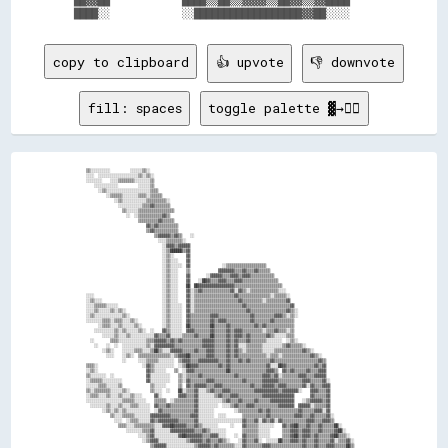
  ██▓▓██            ████▒▒██▒▒▓▓▓▓▒▒██▓▓▒▒▓▓████      

copy to clipboard
👍 upvote
👎 downvote
fill: spaces
toggle palette ▓→✊🏽
▒▒░░░░░░░░░░          ░░░░░░▒▒░░                                                                                                          

░░░░  ░░░░░░░░░░░░░░░░░░░░▒▒░░▒▒░░                                                                                                        

░░░░░░░░    ░░░░▒▒▒▒▒▒▒▒░░░░░░░░▒▒                                                                                                        

    ░░░░░░░░░░░░          ░░░░░░▒▒                                                                                                        

      ░░▒▒░░░░░░░░░░░░░░░░░░░░░░▒▒▒▒                                                                                                      

          ░░▒▒▒▒▒▒░░░░░░░░▒▒▒▒░░▒▒▒▒▒▒                                                                                                    

              ░░▒▒░░░░░░░░░░░░▒▒▒▒▒▒▒▒▒▒░░                                                                                                

                ░░░░░░░░░░░░▒▒▒▒▓▓▒▒▒▒▒▒▒▒                                                                                                

                  ▒▒░░░░░░▒▒▒▒▒▒▒▒▒▒▒▒▒▒▒▒▒▒                                                                                              

                    ░░  ░░▒▒▒▒▒▒▒▒▒▒▒▒▓▓▒▒                                                                                                

                          ▒▒▒▒▒▒▒▒▒▒▓▓▒▒▒▒▒▒                                                                                              

                              ▓▓▒▒▓▓▒▒▒▒▒▒▒▒▒▒                                                                                            

                              ▒▒▓▓▒▒▒▒▒▒▒▒▒▒▒▒                                                                                            

                                  ▒▒▓▓▓▓▓▓▒▒▓▓▒▒    ░░                                                                                    

                                    ░░░░▒▒▒▒▒▒▒▒░░                                                                                        

                                      ░░▓▓▓▓▒▒▓▓▓▓▓▓                                                                                      

                                      ░░▒▒██████▒▒▓▓                                                                                      

                                      ░░▒▒░░      ▓▓                                                                                      

                                      ░░▒▒░░░░    ▓▓                                                                                      

                                      ░░▒▒░░░░░░  ▓▓                ░░▒▒▒▒▒▒▒▒▒▒▒▒▒▒▒▒▒▒▒▒                                                

                                      ░░▒▒░░░░    ▒▒              ▓▓▓▓▓▓▓▓▒▒▒▒▓▓▒▒▒▒▓▓▒▒▒▒▒▒                                              

                                      ░░▒▒░░░░    ▓▓        ░░▓▓▓▓▓▓▒▒▒▒▓▓▓▓▒▒▓▓▓▓▒▒▒▒▒▒▒▒▒▒▒▒                                            

                                      ░░▒▒░░░░    ▓▓    ░░██▓▓▒▒▒▒▓▓▓▓▒▒▒▒▓▓▓▓▒▒▒▒▒▒▒▒▒▒▒▒▒▒▒▒▒▒                                          

                                      ░░▒▒░░░░    ██  ██▓▓▓▓▓▓▓▓▓▓▓▓▓▓▓▓▓▓▒▒▒▒▒▒▒▒▒▒▒▒▒▒▒▒▒▒▒▒▒▒▒▒                                        

                                      ░░▒▒░░░░    ▓▓░░▒▒▓▓▒▒▒▒▒▒▒▒▒▒▒▒▒▒▓▓░░▓▓▒▒░░▒▒▒▒▒▒▒▒▒▒▒▒▒▒░░░░                                      

░░░░                                  ░░▒▒░░░░    ▓▓░░▒▒▒▒▒▒▒▒▒▒▒▒▒▒▒▒▒▒▒▒▓▓▒▒▒▒▒▒▒▒▒▒▒▒▒▒▒▒░░▒▒▒▒▒▒░░                                    

░░▒▒░░░░                              ░░▒▒░░░░    ▓▓░░▒▒▒▒▒▒▒▒▒▒▒▒▒▒▒▒▒▒▒▒▒▒▓▓▒▒▒▒▒▒▒▒▒▒░░▒▒▒▒▒▒▒▒▒▒▓▓                                    

░░░░▒▒▒▒▒▒░░░░░░                      ░░▒▒░░░░░░  ▓▓░░▒▒▒▒▒▒▒▒▒▒▒▒▒▒▒▒▒▒▒▒▒▒▒▒▓▓▒▒▒▒▒▒▒▒▒▒▒▒▒▒▒▒▒▒▒▒▒▒▓▓                                  

░░░░▒▒░░░░░░▒▒░░▒▒░░                  ░░▒▒░░░░░░  ▓▓░░▒▒▒▒▒▒▒▒▒▒▒▒▒▒▒▒▒▒▒▒▒▒▒▒▒▒▓▓▒▒▒▒▒▒▒▒▒▒▒▒▒▒▒▒▒▒▓▓▒▒░░                                

░░▒▒░░░░░░░░░░░░░░▒▒░░                ░░▒▒░░░░░░  ▓▓▒▒▒▒▒▒▒▒▒▒▓▓▓▓▒▒▒▒▒▒▒▒▒▒▒▒▒▒▒▒▓▓▒▒▒▒▒▒▒▒▒▒▓▓▓▓▒▒░░▒▒░░                                

░░░░░░░░▒▒▒▒░░▒▒▒▒░░░░▒▒░░            ░░▒▒░░░░░░  ▓▓▒▒▒▒▒▒▒▒▒▒▓▓▒▒▓▓▓▓▒▒▒▒▒▒▒▒▒▒▒▒▓▓▒▒▒▒▒▒▒▒▓▓▒▒▒▒▒▒▒▒▒▒                                  

      ░░▒▒▒▒░░░░▒▒░░░░░░▒▒░░          ░░▒▒░░░░░░  ██▒▒▒▒▒▒▒▒▒▒██▒▒▒▒▒▒▓▓▒▒▒▒▒▒▒▒▒▒▒▒▓▓▒▒▓▓▒▒▒▒▒▒▒▒▒▒▒▒▒▒                                  

    ░░░░░░░░░░▒▒░░▒▒░░░░░░▒▒░░  ░░    ▓▓▒▒░░░░░░  ▓▓▓▓▒▒▒▒▒▒▒▒▓▓▒▒▒▒▒▒▓▓▒▒▓▓▓▓▒▒▒▒▒▒▒▒▒▒░░▒▒▒▒▓▓▒▒▒▒░░▒▒                                  

        ░░░░░░▒▒░░░░▒▒░░░░░░░░░░░░▓▓▒▒▒▒▓▓░░░░░░▒▒▒▒▒▒▓▓▒▒▒▒▒▒██▒▒▒▒▒▒▓▓▒▒▓▓▓▓▒▒▓▓▒▒▒▒▒▒▒▒▓▓▒▒░░░░░░▒▒▒▒                                  

  ░░        ▒▒▒▒░░░░░░░░░░░░░░▒▒▒▒▓▓▓▓▓▓▒▒▓▓▒▒▓▓▒▒▒▒▒▒▒▒▒▒▓▓▓▓▓▓▒▒▒▒▒▒▓▓▒▒▓▓▒▒▒▒▓▓▒▒▒▒▒▒▒▒░░░░░░░░  ░░▒▒░░                                

    ░░    ░░  ░░  ░░░░░░░░░░░░▒▒░░▓▓▓▓▓▓▓▓▓▓▒▒▒▒▒▒▒▒▒▒▒▒▒▒▓▓▓▓▓▓▒▒▒▒▒▒▓▓▒▒▓▓░░░░▒▒▒▒▒▒▒▒░░░░░░░░░░▒▒▓▓▒▒▒▒▒▒░░                            

        ░░▒▒░░    ░░░░░░▒▒▒▒░░░░▒▒██▒▒░░░░▓▓▓▓▓▓▒▒▒▒▒▒▓▓▒▒▒▒▓▓▓▓▒▒▒▒▒▒▓▓▒▒▓▓▒▒░░▒▒▒▒▒▒▒▒░░░░░░▒▒▒▒▒▒▒▒▒▒▒▒▒▒▓▓▒▒░░                        

          ░░░░    ░░▒▒░░  ▒▒▒▒▒▒▒▒▒▒▒▒▒▒▒▒░░▒▒▓▓▓▓██▒▒▒▒▒▒▒▒▓▓▓▓▒▒▒▒▒▒▓▓▒▒▓▓▒▒▒▒▒▒▒▒▒▒▒▒▒▒░░▒▒▒▒░░▒▒▒▒▒▒▒▒▒▒▒▒▒▒▓▓▒▒░░                    

                  ░░      ░░░░▒▒▒▒▒▒░░░░░░░░  ▒▒▓▓▓▓▒▒▒▒▓▓▓▓▓▓▓▓▓▓▒▒▒▒▓▓▒▒▒▒▓▓▒▒▓▓▒▒▒▒▒▒▒▒▒▒▓▓▒▒▒▒▒▒▒▒▒▒▒▒▒▒▒▒▒▒▒▒▒▒▓▓▒▒                  

▒▒▒▒░░                      ░░▓▓▒▒░░░░░░░░░░  ░░▒▒██▓▓▓▓▒▒▒▒▒▒▒▒▒▒▓▓▒▒▓▓▒▒▒▒▒▒▒▒▒▒▒▒▒▒▒▒▒▒▓▓░░░░██▓▓▒▒▒▒▒▒▒▒▒▒▒▒▒▒▓▓▒▒▓▓                  

░░▒▒░░                        ▓▓▒▒░░░░░░    ▒▒  ░░▓▓▓▓▒▒▒▒▒▒▒▒▒▒▒▒▒▒▒▒██▒▒▒▒▒▒▒▒▒▒▒▒▒▒▒▒▒▒▓▓▓▓▒▒  ▓▓▒▒▓▓▒▒▒▒▒▒▓▓▒▒▒▒▓▓▓▓                  

▒▒░░░░░░░░  ░░                ▓▓░░░░░░░░░░    ▒▒░░▒▒▒▒▒▒▓▓▒▒▒▒▒▒▒▒▒▒▒▒▒▒▒▒▓▓▒▒▒▒▒▒▒▒▒▒▒▒▓▓▓▓▒▒▓▓░░▒▒▒▒▒▒▒▒▓▓▓▓▒▒▒▒▓▓▓▓▓▓                  

░░▒▒▒▒▒▒░░░░░░░░░░            ▓▓░░░░░░░░░░    ▒▒░░▓▓▒▒▒▒▒▒▒▒▓▓▓▓▒▒▒▒▒▒▒▒▒▒▒▒▒▒▓▓▒▒▒▒▒▒▒▒▓▓▓▓▓▓▓▓▒▒▒▒▒▒▒▒▒▒▒▒▓▓▓▓▒▒▒▒▒▒▓▓░░                

░░░░░░▒▒▒▒░░░░░░▒▒              ▒▒░░░░░░      ▒▒  ▓▓▒▒▓▓▓▓▓▓▒▒▒▒▓▓▓▓▒▒▒▒▒▒▒▒▒▒▒▒▒▒▓▓▒▒▒▒▓▓▓▓▓▓▒▒▓▓▓▓▒▒▒▒▒▒▒▒▓▓░░▓▓▒▒▒▒▓▓▓▓                

▒▒░░▒▒▒▒▒▒▒▒░░░░░░▒▒░░          ▒▒░░░░  ░░    ██░░▒▒▒▒▓▓░░░░▒▒▓▓▒▒▒▒▓▓▓▓▒▒▒▒▒▒▒▒▒▒▒▒▓▓▓▓▓▓▓▓▓▓▓▓▒▒▓▓▓▓▓▓▓▓░░    ▓▓▓▓▒▒▒▒▓▓                

░░▒▒▒▒░░░░▒▒░░░░▒▒░░░░▒▒░░░░      ▓▓░░        ▓▓▓▓▒▒▒▒▓▓░░░░░░░░▒▒▓▓▒▒▒▒▓▓▓▓▒▒▒▒▒▒▒▒▒▒▒▒▓▓▓▓▓▓▓▓▓▓▓▓▓▓▓▓        ▓▓▒▒▒▒▒▒▓▓                

░░░░░░░░░░░░░░░░░░▒▒▒▒▒▒░░░░░░    ▒▒▒▒▒▒  ░░▒▒▒▒▒▒▒▒▒▒▓▓░░░░░░░░░░░░▒▒▓▓▒▒▒▒▓▓▒▒▒▒▒▒▓▓▒▒▒▒▒▒▓▓▓▓▓▓▓▓▓▓▓▓    ░░▒▒▓▓▓▓▓▓▒▒▓▓                

  ░░░░░░░░▒▒░░░░▒▒░░░░▒▒▒▒░░░░░░  ▓▓▒▒▒▒▓▓▒▒▒▒▒▒▒▒▒▒▒▒▓▓░░░░░░░░░░  ░░░░▒▒▓▓▒▒▒▒▓▓▓▓▒▒▒▒▒▒▒▒▒▒▒▒▓▓▓▓▓▓▓▓  ▓▓▓▓▓▓░░▒▒▒▒▒▒▓▓                

        ░░▒▒░░▒▒░░▒▒░░░░░░░░░░░░  ░░▓▓▒▒▒▒▒▒▒▒▒▒▒▒▒▒▒▒▓▓░░░░░░░░          ░░▒▒▒▒▒▒▒▒▒▒▓▓▒▒▓▓▒▒▒▒▒▒▒▒▒▒▒▒▒▒▓▓▒▒▒▒▒▒▓▓▓▓░░▓▓                

            ▒▒░░░░▒▒▒▒▒▒░░░░░░░░▓▓▓▓▓▓▓▓▓▓▒▒▒▒▒▒▒▒▒▒▓▓▓▓░░░░░░░░  ░░░░        ▒▒▒▒▒▒▒▒▒▒▒▒▓▓▒▒▒▒▒▒▒▒▒▒▒▒▓▓▓▓▒▒▒▒▓▓▒▒▒▒▒▒▓▓░░              

              ░░░░  ░░▒▒▒▒░░░░░░▓▓▒▒▓▓▓▓▓▓▓▓▓▓▒▒▒▒▒▒▒▒▓▓░░░░░░░░░░░░░░░░░░░░░░▓▓▒▒▒▒▓▓░░▓▓▒▒▓▓░░▓▓▒▒▒▒▒▒▒▒▒▒▒▒▓▓▓▓▒▒▒▒▓▓▓▓▒▒              

                ▒▒▒▒░░░░▒▒▒▒▒▒▒▒▒▒░░░░▓▓▓▓██▓▓▓▓▓▓▒▒▒▒▓▓▒▒░░░░░░░░      ░░    ▓▓▒▒▒▒▒▒░░░░░░░░    ▓▓▒▒▓▓██▒▒▒▒▓▓▒▒▒▒▓▓▒▒▒▒▒▒██░░          

                    ░░░░░░░░▒▒▒▒▓▓░░░░░░░░▓▓▓▓▓▓▓▓▓▓▓▓▒▒▒▒▓▓▒▒░░░░░░░░        ▒▒▒▒▒▒▒▒░░░░░░      ▒▒▒▒▓▓▓▓▒▒▓▓▓▓▒▒▒▒▓▓▒▒▒▒▒▒▓▓██░░        

                          ░░░░▒▒▓▓░░░░░░░░░░░░▓▓██▓▓▓▓▓▓▓▓▒▒▒▒▓▓▓▓░░░░    ░░  ▓▓▒▒▒▒▒▒░░░░░░      ▒▒▒▒▓▓██▒▒▓▓▓▓▒▒▓▓▒▒▒▒▒▒▓▓██▒▒▒▒░░      

                            ░░▒▒▓▓▓▓░░░░░░░░░░░░░░▒▒▓▓▓▓▓▓▒▒▓▓▒▒▒▒▓▓▒▒░░    ░░▓▓▒▒▒▒▓▓░░  ░░░░░░██▒▒▒▒▓▓▓▓▒▒▓▓▒▒▒▒▓▓▒▒▒▒▒▒▓▓░░▒▒▒▒▓▓░░    

                                ▒▒▓▓▓▓▓▓░░░░░░░░░░░░░░▒▒▓▓▓▓▓▓▒▒▓▓▒▒▒▒▒▒▒▒░░░░▓▓▒▒▒▒▒▒▒▒▓▓▓▓▒▒▒▒▒▒▒▒▒▒▒▒▒▒▒▒▓▓▒▒▒▒▓▓▒▒▒▒▓▓▓▓▒▒▒▒▒▒██▒▒    
