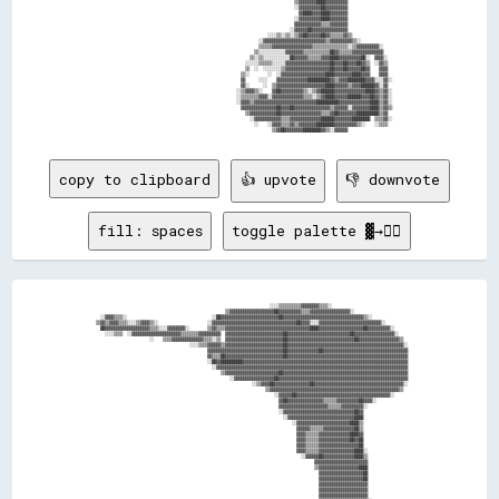
                                                                                    ▒▒▓▓▓▓▓▓▓▓████▓▓▓▓▓▓▓▓▓▓                    

                                                                                    ░░▓▓▓▓▓▓▓▓▓▓██▓▓▓▓▓▓▓▓▓▓                    

                                                                                      ▓▓████▓▓▓▓████▓▓▓▓▓▓▓▓                    

                                                                                    ░░▓▓▓▓▓▓▓▓▓▓████▓▓▓▓▓▓▓▓                    

                                                                                    ▓▓▓▓▓▓▓▓▓▓▓▓▒▒▒▒▓▓▓▓▓▓▓▓                    

                                                                                  ░░▓▓▓▓▓▓██▓▓▓▓▓▓▓▓▓▓▓▓▓▓▓▓                    

                                                                        ░░░░▒▒░░▒▒░░▒▒▓▓██▓▓▓▓▓▓██▓▓▒▒▒▒▒▒▓▓▒▒                  

                                                                    ░░▓▓▓▓▓▓▓▓▓▓▓▓▓▓▓▓▓▓▓▓▓▓▓▓▓▓▓▓▒▒▓▓▓▓▓▓▓▓▓▓▒▒░░              

                                                                    ▒▒▒▒▒▒▓▓▓▓▓▓▓▓▓▓▓▓▓▓▓▓▓▓▒▒▒▒▒▒▒▒▒▒▒▒▒▒▒▒░░▒▒▓▓▓▓▓▓▓▓▓▓░░    

                                                                  ▒▒░░░░░░░░░░░░▓▓▓▓▓▓▓▓▒▒▒▒▒▒▒▒▒▒▒▒██▓▓▒▒▒▒▒▒▓▓▓▓▓▓▓▓▓▓▓▓▓▓    

                                                                ▒▒░░▒▒░░░░░░░░░░░░██▓▓▓▓▓▓▒▒▒▒▒▒▓▓▓▓████▓▓▓▓▓▓▓▓▓▓██░░  ▓▓▓▓░░  

                                                              ░░░░░░▒▒▒▒▒▒░░░░░░▓▓▓▓▓▓▓▓▓▓▓▓▓▓▓▓▓▓▓▓██▓▓▓▓██▓▓▓▓██▓▓▒▒  ░░▓▓▒▒  

                                                              ▒▒  ░░  ░░░░░░░░▒▒▓▓▓▓▓▓▓▓▓▓▓▓▓▓▓▓▓▓▓▓██▓▓▓▓██▓▓▓▓▓▓██▓▓    ▓▓▓▓  

                                                            ▒▒░░        ░░  ░░▓▓▓▓▓▓▓▓▓▓▓▓▓▓▓▓▓▓▓▓████▓▓▓▓▓▓▓▓████▓▓▓▓    ▓▓▓▓  

                                                            ▓▓      ░░░░    ▓▓▓▓▓▓▓▓▓▓▓▓▓▓██████████▓▓▒▒▓▓▓▓████████▓▓▓▓░░░░▓▓░░

                                                            ▓▓░░      ░░  ▒▒▓▓▓▓▓▓▓▓▓▓▓▓▓▓▓▓▓▓▓▓▓▓████▓▓▓▓▓▓▒▒▓▓▓▓██████▓▓░░▓▓  

                                                          ░░▒▒▓▓▓▓▒▒░░    ▓▓██▓▓▓▓▓▓▓▓▓▓▒▒░░▒▒▓▓██████▓▓▓▓▓▓▓▓▓▓▓▓▓▓████▓▓▒▒▓▓░░

                                                          ░░▒▒▒▒▒▒▒▒▓▓▓▓░░▓▓▓▓▓▓▓▓▓▓▓▓▓▓▒▒▒▒░░▒▒▓▓████▓▓▓▓▓▓██████▓▓▓▓██▓▓▒▒▓▓░░

                                                          ░░▓▓▓▓▒▒▓▓▓▓▓▓▓▓▓▓▓▓▓▓▓▓▓▓▓▓▓▓▓▓▓▓▓▓██████████▓▓▓▓▓▓▓▓▓▓▓▓▓▓████▒▒▓▓░░

                                                            ▓▓▓▓▓▓▓▓▓▓▓▓▓▓▓▓██▓▓▓▓██▓▓▓▓▓▓▓▓▓▓▓▓▓▓▓▓▒▒▓▓▓▓▓▓░░▓▓▓▓▓▓▓▓████▒▒▓▓▒▒

                                                              ▒▒▓▓▓▓▓▓▓▓▓▓▓▓██▓▓▓▓▓▓▓▓▓▓▓▓▓▓▓▓▓▓▒▒▒▒▓▓██▓▓▓▓▓▓▓▓██████████▒▒▓▓  

                                                                ░░▓▓▓▓▓▓▓▓▓▓▓▓▒▒▒▒▓▓▓▓▓▓▓▓▓▓▓▓▓▓██████▓▓▓▓▓▓▓▓████████  ▒▒▒▒▓▓░░

                                                                  ░░    ░░▓▓▓▓▒▒▒▒▓▓▒▒▓▓▓▓▓▓▓▓████████▓▓▓▓▓▓▓▓▓▓▒▒░░    ░░▒▒▒▒  

copy to clipboard
👍 upvote
👎 downvote
fill: spaces
toggle palette ▓→✊🏽
                                                                                ░░░░▒▒▒▒▒▒▒▒▒▒▓▓▓▓▓▓▓▓▒▒▒▒░░                                  

                                                            ▒▒▓▓▓▓▓▓▓▓▓▓▓▓▓▓▓▓▓▓▓▓██▓▓▓▓▓▓▓▓▓▓▒▒▒▒▓▓▓▓▓▓▓▓▓▓▓▓▓▓▓▓▓▓░░                        

    ░░▓▓▓▓▒▒▒▒░░                                      ░░██▓▓▓▓▓▓▓▓▓▓▓▓▓▓▓▓▓▓▓▓▓▓▓▓▓▓██▓▓▓▓▓▓▓▓▓▓▓▓▓▓▓▓▓▓▓▓▓▓▓▓▓▓▓▓▓▓▓▓▓▓▓▓▒▒░░                

  ▒▒▓▓▒▒▓▓▓▓▒▒▒▒░░░░▒▒▓▓▓▓▒▒░░                      ░░▓▓▓▓▓▓▓▓▓▓▓▓▓▓▓▓▓▓▓▓▓▓▓▓▓▓▓▓▓▓▓▓▓▓▓▓▓▓██▓▓▓▓░░░░▓▓▓▓▓▓▓▓▓▓▓▓▓▓▓▓▓▓▓▓▓▓▓▓▓▓▓▓░░          

    ██▓▓▓▓▓▓▓▓▓▓▓▓▓▓▓▓▓▓▓▓▒▒▒▒░░░░▓▓▓▓▓▓▓▓░░        ▒▒▓▓▒▒▒▒▓▓▓▓▓▓▓▓▓▓▓▓▓▓▓▓▓▓▓▓▓▓▓▓▓▓▓▓▓▓▓▓▓▓▓▓▓▓████▓▓▓▓▓▓▓▓▓▓▓▓▓▓▓▓▓▓▓▓██▓▓▓▓▓▓▓▓▓▓░░      

      ░░░░▒▒▒▒  ░░▓▓▓▓▓▓▓▓▓▓▓▓▓▓▓▓▓▓▓▓▓▓▒▒▒▒▒▒▒▒▓▓▓▓▓▓▓▓▓▓  ▓▓▓▓▓▓▓▓▓▓▓▓▓▓▓▓▓▓▓▓▓▓▓▓▓▓██▓▓▓▓▓▓▓▓▓▓▓▓▓▓▓▓▓▓▓▓▓▓▓▓▓▓▓▓██▓▓▓▓▓▓▓▓▓▓▓▓▓▓▓▓▓▓░░    

                          ░░    ▒▒▒▒▓▓▓▓▓▓▓▓▓▓▓▓▓▓▒▒▒▒░░▒▒  ▓▓▓▓▓▓▓▓▓▓▓▓▓▓▓▓▓▓▓▓▓▓▓▓▓▓██▓▓▓▓▓▓▓▓▓▓▓▓▓▓▓▓▓▓▓▓▓▓▓▓▓▓▓▓▓▓██▓▓▓▓▓▓▓▓▓▓▓▓▓▓▓▓▓▓▒▒  

                                            ░░░░▒▒▒▒▓▓▓▓▓▓▒▒▓▓▓▓▓▓▓▓▓▓▓▓▓▓▓▓▓▓▓▓▓▓▓▓▓▓██▓▓▓▓▓▓▓▓▓▓▓▓▓▓▓▓▓▓▓▓▓▓▓▓▓▓▓▓▓▓▓▓▓▓▓▓▓▓▓▓▓▓▓▓▓▓▓▓▓▓▓▓░░

                                                    ▓▓▓▓▓▓▓▓▓▓▓▓▓▓▓▓▓▓▓▓▓▓▓▓▓▓▓▓▓▓▓▓▓▓██▓▓▓▓▓▓▓▓▓▓▓▓▓▓██▓▓▓▓▓▓▓▓▓▓▓▓▓▓▓▓▓▓▓▓▓▓▓▓▓▓▓▓▓▓▓▓▓▓▓▓▓▓

                                                    ▓▓▒▒▒▒██▓▓▓▓▓▓▓▓▓▓▓▓▓▓▓▓▓▓▓▓▓▓▓▓▓▓██▓▓▓▓▓▓▓▓▓▓▓▓▓▓▓▓▓▓▓▓▓▓▓▓▓▓▓▓▓▓▓▓▓▓▓▓▓▓▓▓▓▓▓▓▓▓▓▓▓▓▓▓▓▓

                                                    ░░██▓▓██████████▓▓▓▓▓▓▓▓▓▓▓▓▓▓▓▓▓▓▓▓▓▓▓▓▓▓▓▓▓▓▓▓▓▓▓▓▓▓▓▓▓▓▓▓▓▓▓▓▓▓▓▓▓▓▓▓▓▓▓▓▓▓▓▓▓▓▓▓▓▓▓▓▓▓

                                                      ░░▓▓▓▓▓▓▓▓▓▓▓▓▓▓▓▓▓▓▓▓▓▓▓▓▓▓▓▓▓▓▓▓▓▓▓▓▓▓▓▓▓▓▓▓▓▓▓▓▓▓▓▓▓▓▓▓▓▓▓▓▓▓▓▓▓▓▓▓▓▓▓▓▓▓▓▓▓▓▓▓▓▓▓▓▓▓

                                                          ▒▒▓▓▓▓▓▓▓▓▓▓▓▓▓▓▓▓▓▓▓▓▓▓▓▓██▓▓▓▓▓▓▓▓▓▓▓▓▓▓▓▓▓▓▓▓▓▓▓▓▓▓▓▓▓▓▓▓▓▓▓▓▓▓▓▓▓▓▓▓▓▓▓▓▓▓▓▓▓▓▓▓

                                                              ░░▓▓▓▓▓▓▓▓▓▓▓▓▓▓▓▓▓▓██▓▓▓▓▓▓▓▓▓▓▓▓▓▓▓▓▓▓▓▓▓▓▓▓▓▓▓▓▓▓▓▓▓▓▓▓▓▓▓▓▓▓▓▓▓▓▓▓▓▓▓▓▓▓▓▓▓▓

                                                                        ░░▒▒▓▓▓▓██▓▓▓▓▓▓▓▓▓▓▓▓▓▓▓▓██▓▓▓▓▓▓▓▓▓▓▓▓▓▓▓▓▓▓▓▓▓▓▓▓▓▓▓▓▓▓▓▓▓▓▓▓▓▓▓▓░░

                                                                              ▒▒▓▓▓▓▓▓▓▓▓▓▓▓▓▓▓▓▓▓▓▓▓▓▓▓▓▓▓▓▓▓▓▓▓▓▓▓▓▓▓▓▓▓▓▓▓▓▓▓▓▓▓▓▓▓▓▓▓▓▒▒  

                                                                                  ░░▓▓▓▓▓▓██▓▓▓▓▓▓▓▓▓▓▓▓▓▓▓▓▓▓▓▓▓▓▓▓▓▓▓▓▓▓▓▓▓▓▓▓▓▓▓▓▓▓░░      

                                                                                    ▓▓██▓▓▓▓▓▓▓▓▓▓▓▓▓▓▓▓▒▒▒▒▒▒▓▓▓▓▓▓▓▓▓▓██▓▓▓▓░░              

                                                                                    ▓▓▓▓▓▓▓▓▓▓▓▓▓▓▓▓▓▓▓▓▓▓▒▒▒▒▒▒▓▓▓▓▓▓▓▓▓▓░░                  

                                                                                    ░░▓▓▓▓▓▓▓▓▓▓▓▓▓▓▓▓▓▓▓▓▓▓▓▓▓▓▓▓▓▓▓▓██▓▓                    

                                                                                      ░░▓▓▓▓▓▓▓▓▓▓▓▓▓▓▓▓▓▓▓▓▓▓▓▓▓▓▓▓▓▓████                    

                                                                                          ░░▓▓▓▓▓▓▓▓▓▓▓▓▓▓▓▓▓▓▓▓▓▓▓▓████▒▒                    

                                                                                            ▓▓▓▓▓▓▒▒▒▒▒▒▓▓▓▓▓▓▓▓▓▓▓▓▓▓██▒▒                    

                                                                                            ▓▓▓▓▒▒▒▒▒▒▓▓▓▓▓▓▓▓▓▓▓▓▓▓████▓▓                    

                                                                                            ▓▓▓▓▒▒▒▒▒▒▓▓▓▓▓▓▓▓▓▓▓▓▓▓██▓▓██                    

                                                                                            ▓▓▓▓▒▒▒▒▒▒▓▓▓▓▓▓▓▓▓▓▓▓▓▓▓▓▓▓██                    

                                                                                            ▓▓▓▓▒▒▒▒▒▒▓▓▓▓▓▓▓▓▓▓▓▓▓▓▓▓████░░                  

                                                                                              ░░▓▓▓▓▓▓██▓▓▓▓▓▓▓▓▓▓▓▓▓▓████▒▒                  

                                                                                                    ▓▓▓▓▓▓▓▓▓▓▓▓▓▓▓▓▓▓▓▓▓▓▓▓                  

                                                                                                    ▒▒▓▓▓▓▓▓▓▓▓▓▓▓▓▓▓▓▓▓████                  

                                                                                                      ▓▓▓▓▓▓▓▓▓▓▓▓▓▓▓▓▓▓▓▓██                  

                                                                                                      ▓▓▓▓▓▓▓▓▓▓▓▓▓▓▓▓▓▓▓▓██                  

                                                                                                      ▓▓▓▓▓▓▓▓▓▓▓▓▓▓▓▓▓▓▓▓▓▓                  

                                                                                                      ▓▓▓▓▓▓▓▓▓▓▓▓▓▓▓▓▓▓▓▓▓▓                  

                                                                                                      ▓▓▓▓▓▓▓▓▓▓▓▓▓▓▓▓▓▓▓▓▓▓                  
