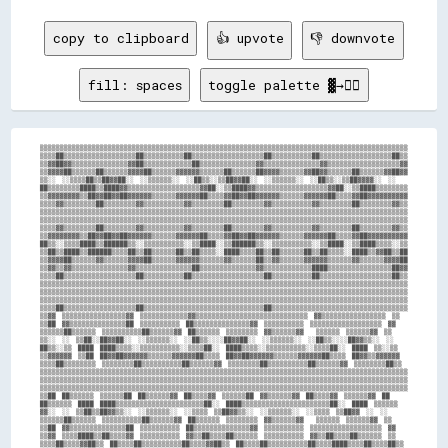
copy to clipboard
👍 upvote
👎 downvote
fill: spaces
toggle palette ▓→✊🏽
▒▒▒▒▒▒▒▒▒▒▒▒▒▒▒▒▒▒▒▒▒▒▒▒▒▒▒▒▒▒▒▒▒▒▒▒▒▒▒▒▒▒▒▒▒▒▒▒▒▒▒▒▒▒▒▒▒▒▒▒▒▒▒▒▒▒▒▒▒▒▒▒▒▒▒▒▒▒▒▒▒▒▒▒▒▒▒▒▒▒▒▒

▒▒▒▒██▒▒▒▒▒▒▒▒▒▒▒▒▒▒▒▒▒▒██▒▒▒▒▒▒▒▒▒▒██▒▒▒▒▒▒▒▒▒▒▒▒▒▒▒▒▒▒██▒▒▒▒▒▒▒▒▒▒██▒▒▒▒▒▒▒▒▒▒▒▒▒▒▒▒▒▒██▒▒

▒▒▓▓██▓▓▒▒▒▒▒▒▒▒▒▒▒▒▒▒▓▓██▒▒▒▒▒▒▒▒▒▒▒▒██▒▒▒▒▒▒▒▒▒▒▒▒▒▒▓▓▒▒▒▒▒▒▒▒▒▒▒▒▒▒▓▓▒▒▒▒▒▒▒▒▒▒▒▒▒▒▒▒▒▒▓▓

▒▒▓▓▓▓██▒▒▒▒▒▒██▒▒▒▒▒▒▓▓▓▓██▒▒▒▒▒▒▓▓▓▓▓▓▒▒▒▒▒▒██▒▒▒▒▒▒██▓▓▓▓▒▒▒▒▒▒▓▓██▓▓▒▒▒▒▒▒██▒▒▒▒▒▒▓▓██▓▓

▒▒░░  ░░▒▒▒▒██▒▒██▓▓██░░  ░░▒▒▒▒▒▒░░  ░░██▒▒░░▒▒██▓▓██░░  ░░▒▒▒▒▒▒░░  ░░██▒▒░░▒▒██▓▓▓▓░░  ░░

██▒▒▒▒▒▒▒▒████▒▒████▓▓▒▒▒▒▒▒▒▒▒▒▒▒▒▒▒▒▒▒▓▓██░░▒▒████▓▓▒▒▒▒▒▒▒▒▒▒▒▒▒▒▒▒▒▒▓▓██░░▒▒████▒▒▒▒▒▒▒▒

▒▒▓▓▓▓▓▓▓▓▒▒██▓▓██▓▓██▓▓▓▓▓▓▒▒▒▒▒▒▓▓▓▓▓▓██▒▒▒▒▓▓██▓▓██▓▓▓▓▓▓▒▒▒▒▒▒▓▓▓▓▓▓██▒▒▒▒▓▓██▓▓▓▓▓▓▓▓▓▓

▒▒▒▒▓▓▒▒▒▒▒▒▒▒██▒▒▒▒▒▒▒▒▓▓▒▒▒▒▒▒▒▒▒▒▓▓▒▒▒▒▒▒▒▒██▒▒▒▒▒▒▒▒▓▓▒▒▒▒▒▒▒▒▒▒▓▓▒▒▒▒▒▒▒▒██▒▒▒▒▒▒▒▒▓▓▒▒

▒▒▒▒▒▒▒▒▒▒▒▒▒▒▒▒▒▒▒▒▒▒▒▒▒▒▒▒▒▒▒▒▒▒▒▒▒▒▒▒▒▒▒▒▒▒▒▒▒▒▒▒▒▒▒▒▒▒▒▒▒▒▒▒▒▒▒▒▒▒▒▒▒▒▒▒▒▒▒▒▒▒▒▒▒▒▒▒▒▒▒▒

▒▒▒▒▒▒▒▒▒▒▒▒▒▒▒▒▒▒▒▒▒▒▒▒▒▒▒▒▒▒▒▒▒▒▒▒▒▒▒▒▒▒▒▒▒▒▒▒▒▒▒▒▒▒▒▒▒▒▒▒▒▒▒▒▒▒▒▒▒▒▒▒▒▒▒▒▒▒▒▒▒▒▒▒▒▒▒▒▒▒▒▒

▒▒▒▒▓▓▒▒▒▒▒▒▒▒██▒▒▒▒▒▒▒▒▓▓▒▒▒▒▒▒▒▒▒▒▓▓▒▒▒▒▒▒▒▒██▒▒▒▒▒▒▒▒▓▓▒▒▒▒▒▒▒▒▒▒▓▓▒▒▒▒▒▒▒▒██▒▒▒▒▒▒▒▒▓▓▒▒

▒▒▓▓▓▓▓▓▓▓▒▒██▓▓██▓▓██▓▓▓▓▓▓▒▒▒▒▒▒▓▓▓▓▓▓██▒▒▒▒▓▓██▓▓██▓▓▓▓▓▓▒▒▒▒▒▒▓▓▓▓▓▓██▒▒▒▒▓▓██▓▓▓▓▓▓▓▓▓▓

██▒▒░░▒▒▒▒████▒▒██████▒▒░░▒▒▒▒▒▒▒▒▒▒░░▒▒████░░▒▒██████▒▒░░▒▒▒▒▒▒▒▒▒▒░░▒▒████░░▒▒████▒▒▒▒░░▒▒

▒▒██▒▒████▒▒██████▒▒▒▒██▒▒██▒▒▒▒▒▒██▒▒██▒▒▒▒░░████▒▒▒▒██▒▒██▒▒▒▒▒▒██▒▒██▒▒▒▒░░████▒▒▓▓██▒▒██

▒▒▓▓▓▓██▒▒▒▒▒▒▓▓▒▒▒▒▒▒▓▓▓▓██▒▒▒▒▒▒▓▓▓▓▓▓▒▒▒▒▒▒▓▓▒▒▒▒▒▒██▒▒▓▓▒▒▒▒▒▒▓▓▓▓▓▓▒▒▒▒▒▒▓▓▒▒▒▒▒▒▓▓▓▓██

▒▒▓▓▒▒▓▓▒▒▒▒▒▒▒▒▒▒▒▒▒▒▓▓▒▒▒▒▒▒▒▒▒▒▒▒▒▒██▒▒▒▒▒▒▒▒▒▒▒▒▒▒▓▓▒▒▒▒▒▒▒▒▒▒▒▒████▒▒▒▒▒▒▒▒▒▒▒▒▒▒▒▒██▓▓

▒▒▒▒██▒▒▒▒▒▒▒▒▒▒▒▒▒▒▒▒▒▒██▒▒▒▒▒▒▒▒▒▒██▒▒▒▒▒▒▒▒▒▒▒▒▒▒▒▒▒▒██▒▒▒▒▒▒▒▒▒▒██▒▒▒▒▒▒▒▒▒▒▒▒▒▒▒▒▒▒██▒▒

▒▒▒▒▒▒▒▒▒▒▒▒▒▒▒▒▒▒▒▒▒▒▒▒▒▒▒▒▒▒▒▒▒▒▒▒▒▒▒▒▒▒▒▒▒▒▒▒▒▒▒▒▒▒▒▒▒▒▒▒▒▒▒▒▒▒▒▒▒▒▒▒▒▒▒▒▒▒▒▒▒▒▒▒▒▒▒▒▒▒▒▒

▒▒▒▒▒▒▒▒▒▒▒▒▒▒▒▒▒▒▒▒▒▒▒▒▒▒▒▒▒▒▒▒▒▒▒▒▒▒▒▒▒▒▒▒▒▒▒▒▒▒▒▒▒▒▒▒▒▒▒▒▒▒▒▒▒▒▒▒▒▒▒▒▒▒▒▒▒▒▒▒▒▒▒▒▒▒▒▒▒▒▒▒

▒▒▒▒▒▒▒▒▒▒▒▒▒▒▒▒▒▒▒▒▒▒▒▒▒▒▒▒▒▒▒▒▒▒▒▒▒▒▒▒▒▒▒▒▒▒▒▒▒▒▒▒▒▒▒▒▒▒▒▒▒▒▒▒▒▒▒▒▒▒▒▒▒▒▒▒▒▒▒▒▒▒▒▒▒▒▒▒▒▒▒▒

▒▒▒▒██▒▒▒▒▒▒▒▒▒▒▒▒▒▒▒▒▒▒██▒▒▒▒▒▒▒▒▒▒▒▒▒▒▒▒▒▒▒▒▒▒▒▒▒▒▒▒▒▒██▒▒▒▒▒▒▒▒▒▒▒▒▒▒▒▒▒▒▒▒▒▒▒▒▒▒▒▒▒▒▒▒▒▒

▒▒▓▓  ▒▒▒▒▒▒▒▒▒▒▒▒▒▒▒▒▓▓  ▒▒▒▒▒▒▒▒▒▒▒▒▓▓▒▒▒▒▒▒▒▒▒▒▒▒▒▒▒▒▒▒▒▒▒▒▒▒▒▒▒▒  ▓▓▒▒▒▒▒▒▒▒▒▒▒▒▒▒▒▒  ▒▒

▒▒██  ▓▓▒▒▒▒▒▒▒▒▒▒▒▒▒▒██  ▒▒▒▒▒▒▒▒▒▒  ██▒▒▒▒▒▒▒▒▒▒▒▒▒▒▓▓  ▒▒▒▒▒▒▒▒▒▒  ▒▒▒▒▒▒▒▒▒▒▒▒▒▒▒▒▒▒  ▓▓

▒▒▒▒▒▒██▒▒▒▒▒▒  ▒▒▒▒▒▒▒▒▒▒██▒▒▒▒▒▒▓▓  ██▒▒▒▒▒▒  ▒▒▒▒▒▒▒▒  ▓▓▒▒▒▒▒▒▓▓    ▒▒▒▒▒▒  ▒▒▒▒▒▒▓▓  ▒▒

▒▒░░  ░░  ▒▒██░░██▓▓██░░  ░░▒▒▒▒▒▒░░  ░░██▒▒░░░░██▓▓██░░  ░░▒▒▒▒▒▒░░  ░░██▒▒░░░░██▓▓▒▒░░  ░░

██▒▒░░▒▒  ████  ████▒▒▒▒░░▒▒▒▒▒▒▒▒▒▒░░▒▒▒▒██░░  ████▒▒▒▒░░▒▒▒▒▒▒▒▒▒▒░░▒▒▒▒██░░  ████  ▒▒░░▒▒

▒▒▓▓▓▓▓▓  ▒▒██  ██▓▓██▓▓▓▓▓▓▒▒▒▒▒▒▓▓▓▓▓▓██▒▒▒▒  ██▓▓██▓▓▓▓▓▓▒▒▒▒▒▒▓▓▓▓▓▓██▒▒▒▒  ██▓▓▒▒▓▓▓▓▓▓

▒▒▒▒██▒▒▒▒▒▒▒▒  ▒▒▒▒▒▒▒▒██▒▒▒▒▒▒▒▒▒▒██▒▒▒▒▒▒▓▓  ▒▒▒▒▒▒▒▒██▒▒▒▒▒▒▒▒▒▒██▒▒▒▒▒▒▓▓  ▒▒▒▒▒▒▒▒██▒▒

▒▒▒▒▒▒▒▒▒▒▒▒▒▒▒▒▒▒▒▒▒▒▒▒▒▒▒▒▒▒▒▒▒▒▒▒▒▒▒▒▒▒▒▒▒▒▒▒▒▒▒▒▒▒▒▒▒▒▒▒▒▒▒▒▒▒▒▒▒▒▒▒▒▒▒▒▒▒▒▒▒▒▒▒▒▒▒▒▒▒▒▒

▒▒▒▒▒▒▒▒▒▒▒▒▒▒▒▒▒▒▒▒▒▒▒▒▒▒▒▒▒▒▒▒▒▒▒▒▒▒▒▒▒▒▒▒▒▒▒▒▒▒▒▒▒▒▒▒▒▒▒▒▒▒▒▒▒▒▒▒▒▒▒▒▒▒▒▒▒▒▒▒▒▒▒▒▒▒▒▒▒▒▒▒

▒▒▒▒▒▒▒▒▒▒▒▒▒▒▒▒▒▒▒▒▒▒▒▒▒▒▒▒▒▒▒▒▒▒▒▒▒▒▒▒▒▒▒▒▒▒▒▒▒▒▒▒▒▒▒▒▒▒▒▒▒▒▒▒▒▒▒▒▒▒▒▒▒▒▒▒▒▒▒▒▒▒▒▒▒▒▒▒▒▒▒▒

▒▒██  ██▒▒▒▒▒▒  ▒▒▒▒▒▒██  ██▒▒▒▒▒▒▓▓  ██▒▒▒▒▓▓  ▒▒▒▒▒▒██  ▓▓▒▒▒▒▒▒▓▓  ██▒▒▒▒▓▓  ▒▒▒▒▒▒▓▓  ██

██▒▒▒▒▒▒  ████  ████▒▒▒▒▒▒▒▒▒▒▒▒▒▒▒▒▒▒▒▒▒▒██░░  ████▒▒▒▒▒▒▒▒▒▒▒▒▒▒▒▒▒▒▒▒▒▒██░░  ████  ▒▒▒▒▒▒

▓▓░░  ░░  ▒▒██▒▒██▓▓▒▒░░  ░░▒▒▒▒▒▒░░  ░░▒▒▒▒  ▒▒██▓▓▒▒░░  ░░▒▒▒▒▒▒░░  ░░▒▒▒▒  ▒▒██▓▓  ░░  ░░

▒▒▒▒▒▒██▒▒▒▒▒▒  ▒▒▒▒▒▒▒▒▒▒██▒▒▒▒▒▒▓▓  ██▒▒▒▒▒▒  ▒▒▒▒▒▒▒▒  ▓▓▒▒▒▒▒▒▓▓    ▒▒▒▒▒▒  ▒▒▒▒▒▒▓▓  ▒▒

▒▒██  ▓▓▒▒▒▒▒▒▒▒▒▒▒▒▒▒██  ▒▒▒▒▒▒▒▒▒▒  ██▒▒▒▒▒▒▒▒▒▒▒▒▒▒▓▓  ▒▒▒▒▒▒▒▒▒▒  ▒▒▒▒▒▒▒▒▒▒▒▒▒▒▒▒▒▒  ▓▓

▒▒▓▓  ▒▒▒▒████▒▒██▒▒▒▒▓▓  ▒▒▒▒▒▒▒▒▒▒  ▓▓▒▒██▒▒▒▒██▒▒▒▒▒▒  ▒▒▒▒▒▒▒▒▒▒  ▓▓▒▒██▒▒▒▒██▒▒▒▒▒▒  ▒▒

▒▒▒▒██▒▒▒▒▓▓██▒▒  ██▒▒▒▒██▒▒▒▒▒▒▒▒▒▒██▒▒▒▒▓▓██▒▒  ██▒▒▒▒██▒▒▒▒▒▒▒▒▒▒██▒▒▒▒████▒▒▒▒██▒▒▒▒██▒▒
