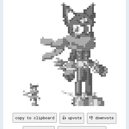
                                                ▒▒                                ▒▒                

                                              ▒▒██▒▒                            ▒▒██▒▒              

                                                ██▓▓████                      ██▓▓██                

                                                ██▓▓▓▓▓▓▒▒                  ██▓▓▓▓██                

                                                ██▓▓▒▒▓▓▓▓██            ████▓▓▓▓▓▓██                

                                                ██▓▓▒▒▓▓░░▓▓▒▒          ██▓▓▓▓▓▓▓▓██                

                                                ██▓▓▒▒      ████▓▓▓▓▓▓▓▓████▓▓▓▓▓▓████              

                                                ████▒▒        ██▓▓██▓▓▓▓▓▓▓▓██▓▓██████              

                                                ██▓▓▓▓      ▓▓▓▓▓▓▓▓▓▓▓▓██▓▓▓▓████████              

                                                  ██▓▓    ██▓▓▓▓▓▓▓▓██▒▒▒▒░░▓▓▓▓████                

                                                ▓▓██▓▓▒▒██▓▓▓▓▓▓██▓▓░░░░▒▒░░▓▓▓▓▓▓██                

                                                  ████▒▒▓▓▓▓▓▓▓▓▓▓██▓▓░░▓▓████▓▓▓▓████              

                                                  ██▓▓▓▓▓▓▓▓▓▓▓▓▓▓▓▓▓▓▓▓▓▓▓▓▓▓▓▓▓▓██                

                                                    ██▓▓▓▓▓▓  ░░░░  ▓▓████▓▓░░  ████                

                                                      ██▓▓▓▓░░  ▓▓░░    ▓▓▓▓▓▓  ██                  

                                                      ██▓▓██░░▒▒▓▓░░    ▓▓▓▓▓▓  ██                  

                                                      ██▓▓▓▓░░▓▓▓▓░░    ██▓▓▓▓  ██                  

                                                      ██▓▓██▓▓░░░░    ████▓▓░░██████                

                                                        ██▓▓▓▓▒▒▒▒▒▒▓▓▓▓▓▓████▓▓████                

                                                    ▒▒▒▒▒▒▓▓▓▓▒▒████▓▓▓▓▓▓▓▓▓▓▓▓████                

                        ▒▒                      ▒▒▒▒▒▒▒▒▒▒▒▒▒▒▓▓▓▓██▒▒▒▒▒▒▒▒▒▒▒▒▓▓▓▓▒▒              

                      ▒▒▒▒▒▒▒▒▒▒▒▒▒▒      ▒▒▒▒▒▒▓▓▓▓▒▒▒▒▒▒▒▒▒▒▒▒▒▒▒▒▒▒▒▒▒▒▒▒▒▒▒▒▓▓▓▓▓▓              

                      ▒▒▒▒▒▒▒▒▒▒▒▒▒▒▒▒░░▒▒▒▒▒▒▒▒▓▓▓▓▓▓▒▒▒▒▒▒▒▒▒▒▒▒▒▒▒▒▒▒▒▒▒▒▒▒▓▓▓▓▓▓                

                      ▒▒▒▒▒▒▒▒▒▒▒▒▓▓▒▒▒▒▒▒▒▒▒▒▒▒▓▓▓▓▓▓██▒▒▓▓▓▓▒▒▒▒▒▒▒▒▒▒▒▒▒▒▓▓▓▓▓▓▓▓██              

                        ░░▒▒▓▓▓▓▓▓▓▓▒▒▒▒▒▒▒▒▒▒▓▓▓▓▓▓▓▓▓▓▒▒▓▓▓▓▓▓▓▓▒▒▒▒▒▒▒▒▓▓▓▓▓▓▓▓▓▓▓▓              

                                  ▓▓▓▓▓▓▓▓▓▓▓▓▓▓▓▓▒▒▓▓▒▒▒▒▒▒▒▒▒▒▓▓▓▓▓▓▓▓▒▒▓▓▓▓▓▓▓▓▓▓▓▓              

                                        ▓▓▓▓▓▓▓▓▓▓    ▓▓▓▓▒▒▒▒▒▒▓▓▓▓▓▓▓▓▓▓▓▓▓▓▓▓▓▓▓▓                

                                    ░░▓▓▒▒▒▒▒▒▒▒██        ▓▓▓▓▓▓▒▒▒▒▒▒▓▓▓▓▓▓▓▓▓▓                    

                                  ░░▒▒▓▓▒▒▒▒▒▒▓▓          ▓▓▓▓██▓▓▓▓▓▓████▓▓████                    

                            ▒▒▒▒▒▒▒▒▒▒▒▒▒▒▒▒██          ▓▓██▓▓██▒▒▓▓▓▓██▓▓▓▓▓▓██                    

                        ░░▒▒▒▒▒▒▒▒▒▒▒▒▒▒▓▓░░            ▓▓▓▓▓▓██▓▓▒▒▓▓██▓▓▒▒▓▓██                    

                        ▒▒▒▒▒▒▒▒▒▒▓▓▓▓                  ██▓▓████▓▓▓▓▓▓██▓▓▓▓████                    

                        ▒▒▓▓▓▓▓▓▓▓▓▓    ▒▒▒▒          ▓▓██▓▓████▓▓▒▒▓▓██▓▓▒▒██                      

                        ▓▓▒▒              ▒▒▒▒▓▓      ▓▓▓▓████  ▓▓▓▓▓▓▓▓▓▓▓▓▓▓████    ▒▒            

                                    ░░▒▒▒▒▓▓▓▓▓▓▓▓▓▓▓▓  ▒▒▒▒▓▓  ▒▒░░░░▒▒░░░░▓▓██████▒▒  ▒▒          

                                      ░░▒▒▒▒▒▒▓▓▓▓░░▒▒▒▒▒▒▒▒▓▓▓▓▒▒░░░░░░▓▓░░▒▒▓▓▓▓▓▓▒▒▓▓▒▒          

                                      ▒▒▓▓▓▓▓▓██░░▓▓▒▒▒▒▒▒▓▓▓▓▒▒▒▒░░░░░░▓▓▓▓▒▒▓▓▓▓▓▓░░▓▓▓▓████      

                                            ▒▒▒▒▒▒░░▒▒▒▒▒▒▓▓▓▓▓▓▒▒▒▒▒▒▓▓░░▒▒▓▓  ▓▓░░▓▓▒▒▓▓██▓▓██▓▓  

                                          ▒▒▒▒▓▓▓▓██░░░░░░░░░░▒▒██▒▒▓▓▓▓▓▓▓▓▓▓██  ░░▓▓▒▒▒▒▓▓████▒▒▓▓

                                                ▓▓▓▓▒▒▒▒▒▒▒▒▓▓▓▓▓▓▒▒▓▓▓▓██▓▓▓▓██  ▒▒  ▓▓▒▒██▓▓██▓▓▒▒

                                                  ▒▒▒▒▒▒▒▒▒▒▓▓  ▓▓▒▒▓▓▓▓████▓▓██    ▒▒▒▒▓▓▓▓██▓▓▒▒▓▓

                                                ▓▓▒▒▒▒▒▒▓▓▓▓▓▓  ▓▓▒▒▓▓▓▓████▓▓████        ██▓▓▒▒▓▓  

                                                ██▓▓████▓▓████  ▓▓▒▒▓▓▓▓████▓▓████          ██▓▓▓▓  

                                                  ▓▓▓▓██▓▓▓▓██  ▓▓▒▒▓▓██████▓▓████                  

                                                  ░░▓▓██████░░  ▓▓▒▒▓▓██████▓▓████                  

                                                      ████      ▓▓▓▓██████▓▓▓▓████                  

                                                              ██▒▒▓▓██    ▓▓▓▓████                  

          ▓▓      ░░                                          ▓▓▒▒▓▓██    ▓▓▓▓████                  

          ▒▒▓▓████▓▓                                          ▓▓▒▒▓▓██    ▓▓▓▓▓▓██                  

          ▓▓▓▓▒▒▓▓                                            ▓▓▒▒▓▓██    ▓▓▓▓▓▓██                  

          ░░▒▒░░▓▓                                            ▓▓▒▒▓▓██    ▓▓▓▓▓▓██                  

  ▒▒      ▒▒▒▒▒▒▒▒▓▓                          ░░░░            ▓▓▒▒▓▓██    ██▓▓▓▓██                  

    ░░▒▒▓▓▒▒▒▒▓▓▓▓▒▒                            ░░▒▒░░░░░░░░  ▓▓▓▓▓▓██▒▒▒▒▓▓██████░░▒▒░░            

  ▒▒▒▒▒▒    ██▓▓▓▓                                    ░░▒▒░░  ▓▓██████░░▒▒▒▒██████░░▒▒              

      ░░▒▒▒▒▒▒▒▒▒▒▒▒                                      ░░░░░░▒▒▒▒▒▒░░▒▒░░▒▒▒▒▒▒▓▓▓▓▒▒            

          ▒▒▒▒▓▓▓▓░░▓▓                                      ▓▓▒▒▒▒░░▓▓▒▒▒▒████▒▒▒▒▓▓▓▓▓▓▓▓▓▓▓▓      

          ▓▓  ▓▓██  ░░                                    ▒▒▓▓▒▒░░░░▒▒▓▓▓▓▓▓▓▓▒▒▒▒▒▒░░░░▓▓▓▓▓▓      

              ░░▓▓                                          ▓▓▒▒░░▒▒▒▒▒▒▓▓▓▓▓▓▒▒▒▒▒▒░░░░▒▒▒▒▓▓▓▓    

            ▒▒▒▒▓▓                                        ██▓▓░░░░▒▒▒▒▒▒▓▓▓▓▓▓▒▒░░▒▒░░░░▒▒▒▒▓▓▓▓    

copy to clipboard
👍 upvote
👎 downvote