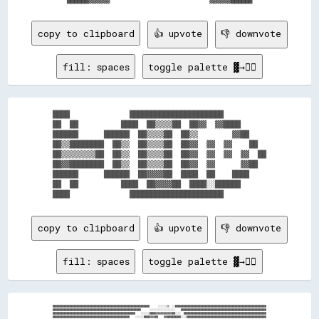
copy to clipboard
👍 upvote
👎 downvote
fill: spaces
toggle palette ▓→✊🏽
████              ██████████████████████          

██  ██          ████  ██▒▒▒▒██  ██▓▓  ▓▓████      

██████      ██████  ██▒▒▒▒██  ██▒▒        ▓▓██    

██▒▒████████  ██▒▒  ██▒▒▒▒██  ██▓▓  ▓▓  ▓▓    ██  

██▒▒▒▒▒▒▒▒██  ██▒▒  ██▒▒▒▒██  ██▓▓  ▓▓  ▓▓  ▓▓  ██

██▓▓████████  ██▒▒  ██▒▒▒▒██  ██▓▓  ▓▓      ▓▓██  

██████      ██████  ██▓▓▓▓██  ████  ██    ████    

██  ██          ████  ██▓▓▓▓██  ████░░██████      

copy to clipboard
👍 upvote
👎 downvote
fill: spaces
toggle palette ▓→✊🏽
████████████████████████████████████████████████████████████████████      ░░░░░░▒▒  ░░████████████████████████████████████████████████████████████████

██████████████████████████████████████████████████████████████      ░░░░░░░░░░░░░░░░░░    ████████████████████████████████████████████████████████████

██████████████████████████████████████████████████████████    ░░░░░░████▓▓▓▓▓▓▓▓▓▓▓▓██░░░░  ██████████████████████████████████████████████████████████

██████████████████████████████████████████████████████    ░░░░░░████▓▓▓▓██    ▓▓██████████░░░░████████████████████████████████████████████████████████
