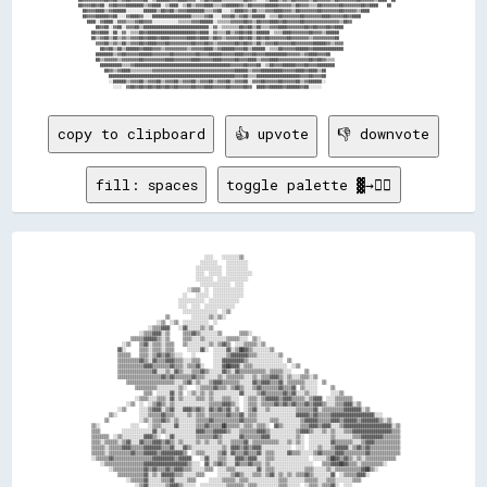
██▓▓▓▓██▓▓██░░▓▓██▓▓▓▓████████▒▒▓▓████░░▒▒████░░▒▒██▒▒▓▓▓▓████▒▒▒▒▓▓██████▓▓▒▒██▓▓▓▓▓▓██████▓▓▓▓▓▓▒▒██▓▓▓▓▒▒▒▒██▓▓▓▓▓▓▓▓██▓▓▓▓▓▓▓▓██▓▓████    ██        

  ██▓▓▓▓████▒▒▓▓██████░░░░░░░░██████▒▒██▓▓██▒▒▓▓▓▓████████▒▒▒▒▓▓██░░░░▒▒████▓▓▒▒██▒▒▒▒▓▓▓▓████▓▓▓▓▒▒██▓▓▓▓▓▓▓▓██▓▓▓▓▓▓▓▓██▓▓▓▓▓▓▒▒████                  

  ██▓▓▓▓██████▓▓██░░░░▓▓████▓▓░░░░██████████████████▒▒▒▒▒▒▓▓██░░░░▓▓▓▓██▒▒▓▓██▒▒██████░░▒▒▒▒██▓▓▓▓▓▓▓▓██▓▓▓▓▓▓▓▓████▓▓▓▓▓▓██▓▓████                      

    ████░░▓▓████░░▓▓▓▓▒▒▒▒▓▓██▓▓▓▓░░░░░░░░░░░░▒▒▒▒▒▒▓▓▓▓██████░░▒▒▒▒▒▒▓▓▓▓▓▓██▓▓▒▒██▓▓▓▓████▓▓██▓▓▓▓▓▓██▓▓▓▓▓▓▓▓▓▓▓▓▓▓▓▓▒▒██▓▓                          

        ██▓▓██░░▓▓██░░▓▓▓▓██▒▒██████████████████████████████░░▓▓░░▒▒▒▒▒▒▒▒██▓▓██▒▒██▒▒▒▒▓▓▓▓████▓▓▓▓▓▓▓▓██▓▓██▓▓▓▓██▓▓████                              

      ██▓▓████░░██░░▓▓░░▒▒▒▒██▓▓██████████████████████▓▓████░░▓▓▒▒▒▒██▒▒▓▓██▓▓██▒▒██████░░▒▒▒▒████▓▓▓▓▓▓▓▓██▓▓▓▓▒▒██████                                

      ██▒▒▓▓██▒▒██▒▒▓▓▒▒▓▓▓▓██▓▓████▓▓████▓▓▓▓▓▓▓▓████▓▓████▒▒██▓▓▒▒▓▓▓▓▓▓██▓▓██▒▒██▓▓██▓▓▓▓▓▓▓▓██▓▓▓▓▓▓▓▓▒▒▓▓▓▓▓▓▓▓▓▓██                                

        ▓▓▓▓██▒▒▓▓▒▒██▒▒▓▓▓▓██▓▓████▓▓▓▓██▓▓▓▓▓▓▓▓▓▓██▓▓▓▓██▓▓▒▒▓▓▓▓▓▓▓▓██▓▓██▓▓▒▒██▒▒▓▓▓▓██▓▓▓▓▓▓██▓▓▓▓▓▓▓▓██████▓▓▒▒▓▓▓▓                              

          ██▓▓██▒▒██▒▒██████▓▓████▓▓▓▓▒▒▓▓▓▓▓▓▓▓▓▓▒▒▓▓▓▓▓▓████▒▒▓▓██████▓▓▓▓██▒▒██████░░▒▒▒▒██▓▓▓▓▓▓██████▓▓██████████████                              

        ████████▒▒▓▓██▓▓▓▓▓▓██████▓▓▓▓▓▓▓▓██▓▓▓▓▓▓▓▓▓▓██▓▓▓▓██████▓▓▓▓▓▓████▓▓▓▓██▓▓▓▓██████████▓▓▓▓▓▓▒▒▓▓████▓▓▓▓██                                    

        ██▒▒▓▓▓▓▓▓▒▒▓▓▓▓▓▓▓▓██▓▓▓▓▓▓▓▓▓▓████▓▓▓▓▓▓▓▓████▓▓▓▓▓▓████▓▓▓▓▓▓██▓▓▓▓████▒▒▓▓▓▓████▓▓▓▓▓▓▓▓▓▓▓▓▓▓██▓▓██▓▓▒▒▒▒                                  

          ██████████▒▒▒▒▓▓████████████████████████████████████████████▓▓▓▓▓▓██▓▓▓▓██░░▒▒██▓▓▓▓██████▓▓▓▓██▓▓▓▓████████                                  

            ██▓▓▒▒▓▓████▒▒▒▒▒▒▒▒▒▒▓▓▓▓▓▓▓▓▓▓▓▓▓▓▓▓▓▓▓▓▓▓▓▓▓▓▓▓▓▓▓▓▓▓▓▓▓▓██████▒▒▓▓▓▓██████████▓▓▓▓▓▓████▓▓████▒▒██                                      

              ██████████████████████████████████████████████████████████▓▓▓▓██▒▒▒▒████████████████████▓▓▓▓██▓▓▓▓██                                      

              ░░██████▒▒▓▓▓▓██▒▒▓▓▓▓██▒▒▓▓▓▓██▒▒▓▓▓▓██▒▒▓▓▓▓██▒▒▓▓▓▓██▒▒▓▓▓▓██░░▓▓▓▓██▓▓▓▓▓▓██▓▓▓▓▓▓██▒▒▓▓██████░░                                      

copy to clipboard
👍 upvote
👎 downvote
fill: spaces
toggle palette ▓→✊🏽
                                                      ░░░░    ░░░░░░░░▒▒                                                                        

                                                    ░░░░░░░░    ░░░░░░░░░░                                                                      

                                                  ░░░░░░░░░░░░  ░░░░░░░░░░                                                                      

                                                  ░░░░  ░░░░░░  ░░░░░░░░░░░░                                                                    

                                                  ░░░░░░░░  ░░░░░░░░░░░░░░                                                                      

                                                    ░░░░░░░░░░░░░░  ░░░░                                                                        

                                              ░░▒▒▒▒  ░░  ░░░░░░░░░░░░░░                                                                        

                                            ░░    ░░░░░░  ░░░░░░░░░░░░░░                                                                        

                                          ░░░░░░░░░░░░  ░░░░░░░░░░░░░░                                                                          

                                          ░░░░  ░░░░  ░░░░░░░░░░░░░░                                                                            

                                            ░░░░░░░░░░░░░░░░  ░░▒▒                                                                              

                                    ▒▒          ░░░░░░░░▒▒░░▒▒░░                                                                                

                                ░░▒▒  ░░▒▒  ░░░░░░░░░░░░  ░░                                                                                    

                            ░░▒▒▒▒▓▓▓▓    ░░▓▓░░░░░░▒▒░░▒▒                                                                                      

                        ░░▒▒▒▒▓▓▓▓░░▒▒      ▒▒▒▒▓▓▒▒░░░░░░░░▒▒        ▒▒▒▒░░                                                                    

                    ▒▒▒▒▒▒▓▓▓▓▓▓▒▒░░▒▒      ▒▒▒▒░░░░▒▒░░░░░░░░░░▒▒▒▒▒▒░░░░  ▒▒░░                                                                

                ░░▒▒    ▒▒▓▓░░▒▒▒▒░░▒▒▒▒    ▒▒░░░░░░░░░░▒▒░░▒▒▓▓▒▒  ░░░░▒▒▒▒▒▒░░▒▒                                                              

              ▓▓░░      ▒▒▒▒░░▒▒▒▒░░▒▒▒▒      ░░░░░░▓▓░░  ░░░░░░▓▓░░▒▒██▓▓▒▒░░░░░░░░▒▒                                                          

              ▒▒▒▒▒▒    ▒▒▒▒░░▒▒▓▓▒▒▓▓▒▒░░░░    ░░        ░░░░░░▒▒▓▓▓▓▓▓▓▓▒▒▒▒░░░░░░░░░░▒▒                                                      

              ▒▒▒▒▒▒▒▒▒▒▓▓▒▒░░▓▓▒▒▒▒▓▓▓▓▒▒▒▒░░░░▒▒▒▒      ░░░░▓▓▓▓▓▓▓▓▓▓▒▒░░░░░░░░░░░░░░░░  ▒▒                                                  

              ▒▒▒▒▒▒▒▒▒▒▒▒▓▓▓▓▒▒▒▒▒▒▒▒▓▓▒▒▒▒░░▒▒▒▒▓▓░░    ░░░░▓▓██▓▓▓▓░░▒▒▒▒░░░░░░░░░░░░░░░░  ░░▒▒                                              

              ▒▒▒▒▒▒▒▒▒▒▒▒▒▒▒▒▓▓░░░░▒▒░░▓▓▒▒░░░░▒▒▒▒▓▓▒▒░░░░░░▓▓▒▒░░▓▓▒▒▒▒▒▒▒▒▒▒▒▒░░▒▒▒▒▒▒░░░░      ▒▒                                          

              ▒▒▒▒▒▒▒▒▒▒▒▒▒▒▒▒▒▒▒▒▓▓▒▒▓▓▒▒▒▒▒▒▒▒▓▓▒▒▒▒░░░░░░▒▒░░▒▒▒▒▒▒▒▒░░░░▒▒░░▒▒▒▒▓▓▓▓▒▒░░▒▒░░░░▒▒▒▒░░▒▒                                      

                  ▒▒▒▒▒▒▒▒▒▒▒▒▒▒▒▒▒▒▒▒▒▒░░░░▒▒▓▓░░▒▒░░░░▒▒▓▓▓▓▒▒▒▒▒▒▒▒░░░░░░▓▓▒▒▓▓▓▓▒▒▒▒▓▓░░▒▒▒▒▒▒▒▒░░░░░░  ▒▒                                  

                      ▒▒▒▒▒▒▒▒▒▒░░░░░░░░░░▒▒░░    ░░▒▒▒▒▒▒▓▓▒▒▒▒░░▒▒▓▓▒▒░░░░▒▒▓▓▒▒▒▒▒▒▒▒▓▓▒▒▒▒▓▓  ▒▒░░░░░░      ▒▒                              

                          ▒▒▒▒  ░░░░░░▓▓░░▒▒  ░░▒▒░░▒▒░░▒▒░░░░░░░░░░░░▓▓░░░░░░▒▒▓▓▒▒▒▒▒▒▒▒▓▓▒▒▓▓░░░░▒▒░░░░      ░░░░▒▒                          

                      ░░▒▒▒▒░░░░▒▒▒▒░░▓▓░░▒▒░░░░░░▒▒▒▒░░▒▒░░░░▒▒▒▒░░░░  ░░▒▒▒▒░░▒▒▓▓▓▓▓▓▒▒▓▓▓▓▒▒▒▒▒▒░░▒▒▓▓▓▓  ░░░░▒▒▒▒▒▒▒▒                      

                  ░░▒▒  ░░  ░░▒▒▓▓▒▒░░▒▒░░░░░░░░░░░░░░░░▒▒▒▒▒▒▓▓▓▓▒▒░░  ░░▒▒▒▒░░▒▒▒▒▒▒▓▓▒▒▓▓▒▒▓▓▒▒▒▒▓▓▒▒▓▓▓▓▒▒░░░░▒▒▒▒▓▓▓▓░░▒▒                  

              ░░▒▒      ░░░░▒▒▓▓▓▓░░▒▒▓▓░░░░▓▓▓▓▒▒▓▓▒▒░░▓▓▒▒▓▓▒▒▓▓░░▒▒  ░░▒▒▓▓░░░░▒▒░░░░░░░░░░░░▒▒▒▒▒▒▒▒▓▓░░▒▒▒▒▒▒▒▒▒▒▓▓▓▓▓▓▓▓░░▒▒              

          ▒▒░░          ░░░░▒▒▒▒▒▒▓▓▒▒▒▒░░░░░░▒▒░░▒▒▒▒░░▒▒▒▒▒▒▒▒▓▓▒▒▒▒▓▓░░▒▒▒▒░░░░░░░░░░░░░░░░░░▓▓▓▓▓▓▒▒▓▓▒▒▒▒▒▒▓▓▓▓▓▓▓▓▓▓▓▓▓▓▓▓▓▓▓▓░░░░        

        ▒▒              ░░▒▒░░▒▒▒▒▓▓▒▒░░▒▒░░░░░░░░▒▒▒▒▒▒▓▓▒▒▒▒▒▒▒▒▒▒▒▒▓▓▒▒▒▒▒▒░░░░░░▒▒▒▒░░░░░░░░░░▒▒▓▓▓▓▓▓▒▒▒▒▒▒▓▓▓▓▒▒▓▓▓▓▓▓▒▒▓▓▓▓▓▓▓▓▒▒░░▒▒    

  ▒▒░░              ░░░░    ░░▒▒▒▒░░░░░░▓▓░░░░░░░░▒▒▒▒▓▓▒▒▒▒▒▒██▒▒▒▒▒▒░░▒▒▒▒░░▒▒▒▒░░  ▓▓▒▒░░░░░░░░▒▒▒▒▓▓▓▓▒▒▓▓▓▓░░░░▒▒▓▓▓▓▓▓▓▓▓▓▓▓▓▓▓▓▓▓▓▓▓▓░░▒▒

  ▒▒▒▒          ░░░░░░░░░░░░░░▓▓░░▒▒░░░░░░░░░░░░░░▓▓▓▓▒▒▒▒▓▓▓▓▓▓▒▒░░░░▒▒▒▒▒▒▒▒▓▓▓▓▒▒░░░░░░░░░░░░▒▒▓▓▓▓▒▒░░░░▒▒░░▒▒░░░░▒▒▒▒▓▓▓▓▓▓▓▓▓▓▓▓▓▓▓▓▓▓▒▒▒▒

  ▒▒▒▒▒▒▒▒  ░░▒▒░░░░░░░░░░▓▓▓▓▒▒░░  ░░▓▓░░░░░░░░░░▒▒▒▒▒▒▒▒▓▓▒▒░░░░░░░░▓▓▒▒▒▒▒▒▒▒▓▓▓▓░░░░░░░░░░░░▒▒░░  ░░░░░░░░░░▒▒░░░░░░░░▒▒▒▒▓▓▓▓▓▓▓▓▓▓▒▒▒▒▒▒▒▒

  ▒▒▒▒░░▒▒▒▒▒▒░░▒▒▓▓░░░░▓▓▒▒▒▒▓▓▓▓▒▒▓▓▒▒░░▒▒░░░░░░▒▒░░▒▒░░░░▒▒░░░░▒▒▒▒▒▒▓▓░░▒▒▒▒▒▒▒▒▒▒▒▒░░░░▒▒░░▒▒░░  ░░░░░░░░░░▓▓▒▒▒▒▒▒▒▒░░░░▒▒▓▓▓▓▒▒▒▒▒▒▒▒▒▒▒▒

  ▒▒▒▒▒▒░░▒▒▒▒▒▒▓▓▓▓▒▒▒▒▒▒▓▓▓▓▓▓▓▓▒▒▒▒▓▓░░░░▓▓▒▒░░░░░░░░░░░░░░▒▒░░▓▓▓▓▒▒▓▓▒▒▓▓▓▓░░░░░░░░░░░░░░  ░░░░  ░░░░▒▒░░░░▒▒▓▓▓▓▓▓░░▒▒▓▓▒▒▓▓▒▒▒▒▒▒▒▒▒▒▒▒▒▒

  ▒▒▒▒▒▒░░▒▒▒▒▒▒▒▒▒▒▓▓▒▒▒▒▓▓▓▓▓▓▒▒▓▓▓▓▓▓▓▓▓▓▒▒  ░░▒▒▒▒░░░░░░▒▒▓▓░░▓▓▒▒▒▒▓▓▒▒▒▒▓▓░░▒▒▒▒░░░░░░▓▓▒▒▒▒░░░░░░▒▒▓▓▒▒▒▒▒▒▓▓▓▓▒▒▒▒▒▒▒▒▒▒▓▓▒▒▒▒▒▒▒▒▒▒▒▒▒▒

  ░░▒▒▒▒▒▒▓▓▒▒▒▒▒▒▒▒▒▒▒▒▒▒▒▒▒▒▓▓▓▓▓▓▓▓▓▓▒▒▓▓▓▓▓▓    ░░▓▓░░░░▒▒▒▒░░░░▓▓▓▓▒▒▓▓▓▓░░░░▒▒▒▒░░░░░░░░░░░░░░░░  ░░░░░░▒▒██▓▓▒▒▓▓▒▒░░▒▒░░▒▒▒▒▒▒▒▒▒▒▒▒▒▒  

      ░░▒▒▒▒▒▒▒▒▒▒▒▒▒▒▒▒▒▒▓▓▓▓▓▓▓▓▓▓▓▓▓▓▓▓▓▓▓▓▒▒░░░░  ▓▓░░▒▒▓▓▒▒░░░░▓▓▒▒▒▒▓▓▒▒▒▒░░▒▒░░░░░░░░░░░░░░░░░░░░    ▒▒▒▒▓▓▓▓██▓▓▒▒▒▒░░▒▒▒▒▒▒▒▒▒▒░░      

          ░░▒▒▒▒▒▒▒▒▒▒▒▒▒▒▓▓▒▒▓▓▒▒▒▒▓▓▒▒▓▓▓▓▒▒▒▒░░░░░░▒▒▒▒  ░░░░▒▒▒▒░░░░░░░░░░▓▓░░▒▒▒▒░░░░░░░░░░░░░░▒▒▒▒░░░░░░▒▒░░▒▒▒▒▒▒▒▒▒▒▒▒▓▓██▒▒░░          

              ▒▒▒▒▒▒▒▒▒▒▒▒▓▓░░▒▒░░▓▓▓▓▓▓▒▒▒▒░░░░░░▒▒▒▒      ░░░░░░▒▒▓▓▒▒░░░░▒▒▒▒░░▒▒▓▓░░▒▒░░▒▒░░▒▒▒▒▓▓▒▒░░░░░░░░▓▓  ░░▒▒▒▒▒▒▓▓▓▓░░              

                  ░░▒▒▒▒▒▒▓▓░░░░░░▒▒▒▒▓▓░░░░░░▒▒▒▒      ░░░░░░▒▒▒▒▒▒░░▒▒▒▒░░░░░░░░░░░░░░▒▒▒▒░░░░░░░░▒▒▒▒▒▒░░░░▒▒▒▒░░░░░░░░▒▒▒▒                  

                      ░░▒▒▓▓░░░░░░░░▒▒▓▓▓▓▒▒░░░░░░  ░░░░░░░░░░░░▒▒▒▒▒▒▒▒░░▒▒▒▒░░░░░░░░░░▒▒▒▒░░░░░░  ░░▒▒▒▒░░▒▒▒▒▓▓░░  ░░░░                      
