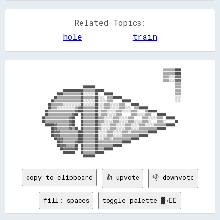
Related Topics:
hole
train
                                                                                    ▒▒▒▒▒▒▒▒████

                                                                                    ▒▒▒▒▒▒▒▒████

                                                                                    ▒▒▒▒░░░░▓▓▓▓

                                                                                    ▒▒▒▒░░░░▓▓▓▓

                                                                                            ▒▒▒▒

                              ████████                                                      ▒▒▒▒

                ██████████████▒▒▒▒▒▒▒▒██████                                                ▒▒▒▒

            ████▒▒▒▒▒▒▒▒▒▒▒▒██░░░░░░░░██    ██████                                          ▒▒▒▒

          ██▒▒▒▒▒▒▒▒▒▒▒▒▒▒▒▒██▒▒▒▒▒▒▒▒██░░░░  ▒▒▒▒██████                                    ░░░░

        ██▒▒▒▒▒▒▒▒▒▒▒▒▒▒▒▒▒▒██░░░░░░░░██░░░░░░▒▒▒▒      ██████                              ░░░░

      ██▒▒▒▒▒▒▒▒░░░░░░░░░░░░██░░░░░░░░██░░░░▒▒▒▒░░░░░░▒▒▒▒    ██████                            

      ██▒▒▒▒░░░░░░░░░░░░▒▒▓▓██▒▒▒▒▒▒▒▒██░░░░▒▒▒▒░░░░░░▒▒▒▒░░░░  ▒▒▒▒██████                      

    ██▒▒▒▒▒▒▒▒▒▒▒▒▒▒▒▒▒▒▓▓████▒▒▒▒▒▒▒▒██░░▒▒▒▒░░░░░░▒▒▒▒░░░░░░▒▒▒▒░░    ▒▒██████                

    ██▒▒▒▒▒▒▒▒▒▒▒▒▒▒▒▒▓▓██  ██▒▒▒▒▒▒▒▒██░░▒▒▒▒░░░░░░▒▒▒▒      ▒▒▒▒░░░░░░▒▒▒▒    ██████          

  ██▒▒▒▒▒▒▒▒▒▒▒▒▒▒▒▒▓▓██    ██▒▒▒▒▒▒▒▒██▒▒▒▒░░░░░░▒▒▒▒░░░░░░▒▒▒▒      ▒▒▒▒░░░░░░▒▒▒▒  ██████    

  ██▒▒▒▒▒▒▒▒▒▒▒▒▒▒▒▒▓▓██    ██▒▒▒▒▒▒▒▒██▒▒▒▒░░░░░░▒▒▒▒░░░░░░▒▒▒▒░░░░░░▒▒▒▒░░    ▒▒▒▒░░      ██  

    ██████▓▓▒▒▒▒▒▒▒▒▓▓██    ██▒▒▒▒▒▒▒▒██▒▒░░░░░░▒▒▒▒░░░░░░▒▒▒▒░░░░░░▒▒▒▒░░░░░░▒▒▒▒▒▒▒▒██████    

        ██▓▓▒▒▒▒▒▒▒▒▓▓▒▒██  ██▒▒▒▒▒▒▒▒██▒▒░░░░░░▒▒▒▒░░░░░░▒▒▒▒░░░░░░▒▒▒▒▒▒▒▒▒▒▒▒██████          

        ██▓▓▓▓▒▒▒▒▒▒▒▒▒▒▒▒████▒▒▒▒▒▒▒▒██░░░░░░▒▒▒▒░░░░░░▒▒▒▒░░▒▒▒▒▒▒▒▒▒▒▒▒██████                

        ██▓▓▓▓▒▒▒▒▒▒▒▒▒▒▒▒████▒▒▒▒▒▒▒▒██░░░░░░▒▒▒▒░░░░░░▒▒▒▒▒▒▒▒▒▒▒▒██████                      

          ██▓▓▓▓▒▒▒▒▒▒▒▒▒▒████▒▒▒▒▒▒▒▒██░░░░▒▒▒▒░░▒▒▒▒▒▒▒▒▒▒▒▒██████                            

            ██▓▓▒▒▒▒▒▒▒▒▓▓████▒▒▒▒▒▒▒▒██▒▒▒▒▒▒▒▒▒▒▒▒▒▒▒▒██████                                  

            ██▓▓▓▓▒▒▒▒▒▒██  ██▒▒▒▒▒▒▒▒██▒▒▒▒▒▒▒▒▒▒██████                                        

              ██▓▓▓▓▓▓▓▓██  ██▒▒▒▒▒▒▒▒██▒▒▒▒██████                                              

                ████████    ██▒▒▒▒▒▒▒▒██████                                                    

copy to clipboard
👍 upvote
👎 downvote
fill: spaces
toggle palette ▓→✊🏽