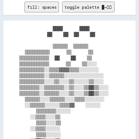
fill: spaces
toggle palette ▓→✊🏽
            ████      ████          

          ██    ██  ██    ██        

            ▒▒▒▒▒▒  ▒▒▒▒▒▒          

  ▒▒▒▒▒▒▒▒▒▒      ▒▒      ▒▒        

▒▒▒▒▒▒▒▒▒▒▒▒  ██    ██    ▒▒        

▒▒▒▒▒▒▒▒▒▒▒▒      ▒▒    ▒▒░░░░      

▒▒▒▒▒▒▒▒▒▒░░▒▒▒▒▓▓▓▓▒▒▒▒░░░░░░░░    

▒▒▒▒▒▒▒▒▒▒░░▒▒▒▒▒▒░░░░░░░░░░░░░░░░  

▒▒▒▒▒▒▒▒▒▒░░░░▒▒░░░░▒▒░░░░░░▒▒░░░░  

▒▒▒▒▒▒▒▒░░▒▒▒▒▒▒▒▒░░▒▒░░░░▒▒██▒▒░░░░

▒▒▒▒▒▒▒▒░░▒▒▒▒▒▒░░░░▒▒░░░░▒▒██▒▒░░░░

  ▒▒▒▒▒▒░░░░▒▒▒▒▒▒░░░░▒▒▒▒░░░░░░░░  

  ░░▒▒▒▒▒▒░░░░░░▒▒▒▒▓▓    ░░░░░░    

      ▒▒▒▒▒▒▒▒░░░░░░                

    ░░▒▒▒▒░░░░▒▒                    

      ▒▒▒▒░░░░▒▒                    

    ░░▒▒▒▒░░░░░░                    

      ▒▒▒▒░░░░░░                    
