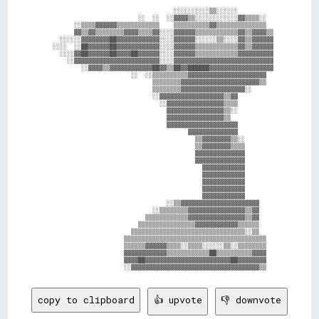
                                    ░░░░░░░░░░▒▒░░░░░░          

                          ░░  ░░  ░░▓▓▓▓▒▒░░░░░░░░░░░░▓▓▒▒▒▒░░  

        ░░▒▒▒▒▓▓▓▓▓▓▒▒▒▒▒▒▒▒▒▒▒▒    ▒▒▒▒▒▒▒▒▒▒▓▓▒▒▒▒▒▒▒▒▒▒▒▒▒▒  

        ▓▓▒▒▓▓▒▒▒▒▒▒▒▒▓▓▓▓▒▒▒▒▓▓░░░░▓▓▓▓▓▓▒▒▒▒▒▒▒▒▒▒▒▒▓▓▒▒▓▓▓▓▒▒

    ░░░░░░▓▓▓▓▓▓▓▓██▓▓▓▓▓▓▓▓▓▓▓▓░░░░▓▓▓▓▓▓░░░░░░▒▒░░░░▓▓▒▒▓▓▓▓▓▓

  ░░░░  ░░██▓▓▓▓▓▓██▓▓▓▓▓▓▓▓▓▓▓▓░░░░▓▓▓▓▓▓▒▒▒▒▒▒▒▒▒▒▒▒▓▓▒▒▓▓▓▓▓▓

    ░░░░▓▓██▓▓▓▓▓▓██▓▓▓▓██▓▓▓▓▓▓░░░░▓▓▓▓▓▓▒▒▒▒▒▒▒▒▒▒▒▒▓▓▓▓▓▓▓▓▓▓

      ░░▓▓▓▓▓▓▓▓▓▓▓▓▓▓▓▓▓▓▓▓▓▓▓▓░░░░▓▓▓▓▓▓▓▓▓▓▓▓▓▓▓▓▓▓▓▓▓▓▓▓▓▓▓▓

          ░░▓▓▓▓▒▒▓▓▓▓▓▓▓▓▓▓▓▓██▓▓▒▒██▓▓██████▓▓▓▓▓▓▓▓▓▓▓▓▓▓▓▓▓▓

                        ░░  ░░▒▒▒▒▒▒▒▒▒▒▓▓▓▓▓▓▓▓▓▓▓▓▓▓▓▓▓▓▓▓▓▓  

                              ▒▒▒▒▒▒▒▒▓▓▓▓▓▓▓▓▓▓▓▓▓▓▓▓▓▓▓▓▓▓▒▒  

                              ▒▒▒▒▒▒▒▒▓▓▓▓▓▓▓▓▓▓▓▓▓▓▓▓▓▓░░      

                              ░░▓▓▓▓▓▓▓▓▓▓▓▓▓▓▓▓▓▓▒▒▓▓          

                                ░░▓▓▓▓▓▓▓▓▓▓▓▓▓▓▓▓▒▒▒▒          

                                  ▓▓▓▓▓▓▓▓▓▓▓▓▓▓▓▓▒▒░░          

                                  ▓▓▓▓▓▓▓▓▓▓▓▓▓▓▓▓▒▒            

                                  ▓▓▓▓▓▓▓▓▓▓▓▓▓▓▓▓▓▓▓▓          

                                        ▓▓▓▓▓▓▓▓▓▓▓▓▓▓          

                                          ▒▒▓▓▓▓▓▓▓▓▒▒░░        

                                          ▒▒▓▓▓▓▓▓▓▓▒▒▒▒        

                                          ▓▓▓▓▓▓▓▓▓▓▓▓▓▓        

                                          ▓▓▓▓▓▓▓▓▓▓▓▓▓▓        

                                            ▓▓▓▓▓▓▓▓▓▓▓▓        

                                            ▓▓▓▓▓▓▓▓▓▓▓▓        

                                            ▓▓▓▓▓▓▓▓▓▓▓▓        

                                            ▓▓▓▓▓▓▓▓▓▓▓▓        

                                            ▓▓▓▓▓▓▓▓▓▓▓▓        

                                  ░░▒▒▓▓▓▓▓▓▓▓▓▓▓▓▓▓▓▓▓▓▓▓▓▓    

                              ░░▒▒▒▒▒▒▒▒▓▓▓▓▓▓▓▓▓▓▓▓▓▓▓▓▒▒▓▓    

                            ▒▒▒▒▒▒▒▒▒▒▒▒▓▓▓▓▓▓▓▓▓▓▓▓▓▓▓▓▒▒▓▓    

                          ▒▒▒▒▒▒▒▒▒▒▒▒▒▒▒▒▓▓▓▓▓▓▓▓▓▓▓▓▒▒▒▒▒▒    

                        ▒▒▒▒▒▒▒▒▒▒▒▒▒▒▒▒▒▒▒▒▒▒▒▒▒▒▒▒▒▒▒▒░░▒▒    

                      ▒▒▒▒▒▒▒▒▒▒▒▒▒▒▒▒▒▒▒▒▒▒▒▒▒▒▒▒▒▒▒▒▒▒▒▒▒▒▒▒  

                      ▒▒▒▒▒▒▓▓▓▓▓▓▒▒▒▒░░▒▒▒▒░░░░░░▒▒░░▒▒▒▒▒▒▒▒  

                      ▓▓▓▓▓▓▓▓▓▓▓▓▒▒▒▒▒▒▒▒▒▒▒▒██▒▒▒▒▒▒▒▒▒▒▓▓▓▓  

                      ▓▓▓▓██▓▓▓▓▓▓▓▓▓▓▓▓▓▓▓▓▓▓▓▓▓▓▓▓██▓▓▓▓▓▓▓▓  

copy to clipboard
👍 upvote
👎 downvote