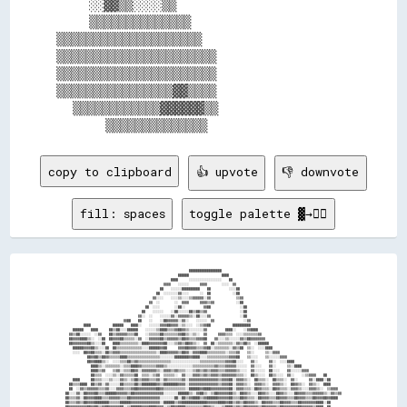
    ░░▓▓▒▒░░░░▒▒                    

    ▒▒▒▒▒▒▒▒▒▒▒▒▒▒                  

▒▒▒▒▒▒▒▒▒▒▒▒▒▒▒▒▒▒▒▒                

▒▒▒▒▒▒▒▒▒▒▒▒▒▒▒▒▒▒▒▒▒▒              

▒▒▒▒▒▒▒▒▒▒▒▒▒▒▒▒▒▒▒▒▒▒              

▒▒▒▒▒▒▒▒▒▒▒▒▒▒▒▒▓▓▒▒▒▒              

  ▒▒▒▒▒▒▒▒▒▒▒▒▓▓▓▓▓▓▒▒              

copy to clipboard
👍 upvote
👎 downvote
fill: spaces
toggle palette ▓→✊🏽
                                                                    ██████████████████                                                                  

                                                              ██████                  ████                                                              

                                                          ████      ░░░░░░░░░░░░░░░░░░    ██                                                            

                                                      ▓▓▓▓    ░░░░░░      ▓▓▓▓        ░░░░  ▓▓                                                          

                                                    ██    ░░░░░░██████████    ██          ░░░░██                                                        

                                                  ██  ░░░░░░░░▓▓░░░░      ░░  ██            ░░██                                                        

                                                ▓▓░░░░    ░░░░▒▒░░░░▒▒▓▓▓▓▓▓░░▓▓              ▒▒▓▓                                                      

                                              ▓▓  ░░        ░░  ▓▓▓▓      ▓▓▓▓▒▒▓▓            ░░██                                                      

                                            ██  ░░░░        ░░██░░          ▓▓██                ░░██                                                    

                                          ██    ░░░░░░    ░░██░░░░░░██▒▒██▒▒▓▓                  ░░██                                                    

                                        ▓▓░░  ░░    ░░░░░░▓▓░░▓▓▓▓▓▓▒▒░░██░░░░▓▓                ░░██                                                    

                                ▓▓██    ██    ░░    ░░██▓▓▓▓▓▓░░▓▓░░    ░░░░░░  ▓▓                ░░▓▓                                                  

          ████            ██████    ████░░    ░░░░░░▓▓▓▓██▓▓▓▓░░▒▒░░░░  ░░▒▒▓▓██            ██████████                                                  

    ██████    ████      ██▒▒██░░░░██████    ░░░░░░▒▒████▒▒▒▒▓▓██▓▓▒▒░░░░░░░░▓▓          ████░░    ░░▓▓████                                              

  ▓▓▒▒██░░░░░░  ░░▓▓    ██▒▒▓▓▓▓▓▓▒▒▒▒██    ░░▒▒▒▒▒▒██▒▒▒▒▒▒▒▒▓▓██▒▒░░▒▒░░  ▓▓      ▓▓▓▓▒▒▒▒  ░░░░▒▒▒▒▒▒▒▒▓▓                                            

  ██▓▓▓▓████▒▒░░  ░░██  ██▓▓▓▓██▒▒▒▒▒▒░░▓▓  ░░▓▓▓▓▓▓██▒▒▓▓▓▓▓▓▒▒██▓▓▒▒▒▒▓▓▓▓██    ▓▓░░░░▒▒░░░░░░▓▓▒▒██▓▓▓▓▓▓▓▓                                          

  ██▓▓▓▓▓▓▓▓██▒▒░░░░██    ████▒▒▒▒▒▒▒▒▒▒░░████▓▓▓▓▓▓▓▓██░░░░▒▒▓▓▒▒██▓▓▒▒░░  ▓▓  ██░░▒▒▒▒▒▒▒▒░░▓▓▒▒██▒▒  ░░██████                                        

    ██████▓▓▓▓██▒▒░░░░██  ██▒▒▒▒▒▒▒▒▒▒▒▒▒▒░░░░██████▓▓██      ▓▓▓▓██▓▓▓▓▒▒▒▒▓▓██░░▒▒▒▒▒▒▒▒░░▓▓▒▒██  ▒▒░░  ░░░░████                                      

    ░░░░  ██▓▓██▒▒▒▒░░██▒▒▓▓▓▓▒▒▒▒▒▒▒▒▒▒▒▒▒▒▒▒▒▒▒▒░░████▓▓▓▓▓▓▒▒██▓▓░░▓▓▓▓████▒▒▒▒▒▒▒▒▒▒░░▒▒▒▒▓▓    ▒▒░░      ▒▒░░▓▓▓▓                                  

            ██▓▓██▒▒██▓▓▒▒▒▒▒▒████▒▒▒▒▒▒▒▒▒▒▒▒▒▒▒▒▒▒░░░░░░░░████████▓▓████░░░░▒▒▒▒▒▒▒▒▒▒▒▒▓▓▓▓██    ▒▒░░░░    ▒▒░░░░░░▓▓▓▓                              

            ██▓▓████▒▒░░  ░░░░▒▒▒▒██▒▒▓▓▒▒▒▒▒▒▒▒▒▒▒▒▒▒▒▒▒▒░░░░░░░░░░░░░░░░▒▒▒▒▒▒▒▒▒▒▒▒▒▒▓▓▓▓██░░░░    ▓▓░░      ▓▓░░  ░░░░████                          

              ████▒▒░░▒▒▒▒▒▒▒▒░░▒▒▒▒████▓▓▒▒▒▒▒▒▒▒▓▓▓▓▒▒░░░░░░░░░░░░░░▒▒▒▒▒▒▒▒▒▒▒▒▓▓▒▒▒▒▓▓▓▓▓▓░░░░░░  ▓▓░░░░    ▓▓░░      ▒▒░░████                      

              ████▒▒▓▓    ▒▒▓▓░░▒▒▒▒██▓▓░░▓▓▓▓▓▓▓▓▒▒░░▓▓▓▓▒▒▓▓▒▒▒▒░░░░▒▒▓▓▒▒▓▓▒▒▓▓▓▓▒▒▒▒▓▓▓▓▓▓▒▒░░░░  ▓▓░░░░░░  ██░░░░    ▓▓░░░░░░▓▓▓▓                  

              ██▒▒▒▒  ░░░░▒▒░░▓▓▒▒▒▒▒▒██  ▒▒▒▒░░▒▒▓▓  ▒▒▒▒▒▒░░  ▓▓░░░░▓▓▓▓▒▒▓▓▒▒▓▓▓▓▒▒▓▓▓▓▓▓▓▓▒▒▒▒░░  ██▒▒░░░░  ██▒▒░░░░  ▓▓░░    ░░▒▒▓▓▓▓    ██        

    ████      ██▒▒▒▒░░░░▒▒░░░░▓▓▒▒░░▒▒██▒▒▓▓▓▓▒▒▒▒▓▓░░▓▓▒▒▒▒▒▒▒▒▓▓░░▓▓▓▓▓▓▓▓▓▓▓▓▓▓▓▓▒▒▓▓▓▓██░░▓▓▓▓▒▒░░  ██▒▒▒▒░░  ██▒▒▒▒░░  ▓▓░░      ▓▓░░████░░██      

  ██▒▒▒▒████  ██▒▒▓▓░░▓▓░░░░░░██▒▒▒▒▒▒██▒▒████████▓▓▒▒████████▓▓▓▓░░▓▓▓▓▓▓▓▓▓▓▓▓▓▓▓▓▒▒▓▓▓▓██░░▓▓▓▓▒▒░░  ▓▓▓▓▒▒░░  ▓▓▓▓▒▒░░  ██▓▓▒▒░░  ▓▓▒▒░░  ████      

  ██  ░░▓▓▒▒▓▓▓▓▓▓▒▒▒▒▓▓░░░░▓▓▓▓▒▒▒▒▓▓██▓▓▓▓▓▓▓▓▓▓██▓▓▒▒▒▒▒▒▒▒▒▒▒▒░░██████▓▓████▓▓▓▓▓▓▓▓▓▓██░░▓▓▓▓▒▒▒▒░░██▓▓▒▒▒▒░░██▓▓▒▒▒▒░░▓▓▓▓▒▒░░░░▓▓▓▓▒▒░░  ▒▒▓▓▓▓  

██░░░░▓▓░░██▓▓▓▓██▒▒▒▒██████▓▓▓▓▓▓▒▒██▓▓▓▓▓▓▓▓▓▓▓▓▓▓▓▓░░░░░░░░██████▒▒░░▓▓██▒▒░░▒▒██▓▓▓▓▓▓██▒▒░░██▓▓▒▒░░░░██▓▓▒▒░░░░██▓▓▒▒░░░░██▓▓▓▓▒▒▒▒▓▓▓▓▓▓▒▒░░▓▓▒▒▓▓

██▒▒▒▒▓▓░░██▓▓▓▓████▒▒▒▒▓▓▓▓▓▓▒▒▒▒██▓▓▓▓▓▓▓▓▓▓▓▓▓▓▓▓░░░░░░░░██░░██▒▒▓▓████▒▒▓▓██████▓▓▓▓▓▓██▒▒▒▒██▓▓▒▒▒▒░░██▓▓▓▓▒▒▒▒██▓▓▓▓▒▒▒▒██▓▓▓▓▒▒▒▒██▓▓▓▓██▓▓████  

██▒▒▒▒▓▓▒▒██▓▓▓▓████████▒▒▒▒▒▒██████▓▓▓▓▓▓▓▓▓▓▓▓▓▓▓▓░░██████▒▒▓▓██████████████▓▓▓▓▓▓████▓▓██▒▒▓▓▒▒██▓▓▓▓▒▒░░██▓▓▓▓▒▒▒▒██▓▓▓▓▒▒▒▒██▓▓▓▓▓▓▓▓████░░██      

██▓▓▓▓▓▓▓▓▓▓██▓▓██▒▒▓▓██▓▓▓▓▓▓██░░▒▒██████▓▓▓▓████▓▓▓▓░░▒▒██▓▓████▒▒▒▒▒▒▒▒▒▒██▓▓▒▒░░░░▒▒████▒▒▓▓▒▒██▓▓▓▓▓▓▒▒██▓▓▓▓▓▓▒▒██▓▓▓▓▓▓▓▓██▓▓▓▓▓▓▒▒████  ██      
