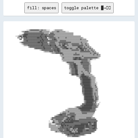
fill: spaces
toggle palette ▓→✊🏽
              ░░░░▒▒▓▓▓▓▓▓▓▓▓▓▓▓▓▓▒▒▒▒▓▓▒▒▒▒▒▒░░░░░░    ░░▒▒▒▒▒▒▒▒▒▒▒▒░░                                                

        ░░▒▒▒▒▓▓▓▓▓▓▒▒▒▒▒▒▒▒▒▒▒▒▒▒▒▒▒▒▓▓▓▓▒▒▒▒▒▒▒▒▒▒▒▒░░░░▒▒▒▒▒▒▒▒▓▓▓▓▒▒▒▒▒▒▒▒▒▒░░░░░░                                  

          ░░▓▓▓▓▓▓▓▓▓▓▓▓▓▓▓▓▓▓▓▓▓▓▓▓▓▓▓▓▓▓▓▓▒▒▒▒▒▒▒▒░░▓▓▓▓▓▓▒▒▒▒▒▒▒▒▒▒▒▒▒▒▒▒▒▒▒▒▒▒▒▒▒▒▒▒▒▒▒▒                            

      ░░░░▒▒▓▓██████▓▓▓▓▓▓▓▓▓▓▓▓▓▓▓▓▓▓▓▓▓▓██▓▓▓▓▓▓▓▓▒▒▓▓▓▓▓▓▓▓▓▓▒▒▒▒▒▒▒▒▒▒▒▒▒▒▒▒▒▒▒▒▒▒▒▒▒▒▒▒▒▒                          

  ░░░░▒▒▓▓██▒▒██████▓▓▓▓▓▓▓▓▓▓▓▓▓▓▓▓▓▓▓▓▓▓██▓▓▓▓▓▓██▓▓▓▓▓▓▓▓▓▓▓▓▒▒▒▒▒▒▒▒▒▒▒▒▒▒▒▒▒▒▒▒▒▒▒▒▒▒▒▒▒▒▒▒▒▒▒▒▒▒▒▒▒▒▒▒            

    ▒▒▒▒░░▓▓▒▒▓▓▓▓██▓▓▓▓▓▓▓▓▓▓▓▓▓▓▓▓████▓▓██▓▓▓▓▓▓██░░▒▒▓▓▓▓▓▓▓▓▓▓▒▒▒▒▓▓▒▒▒▒▒▒▒▒▒▒▓▓▒▒▒▒▒▒▒▒▒▒▒▒▒▒▒▒▒▒▒▒▒▒▒▒▒▒░░        

      ▒▒▓▓  ▓▓▓▓▓▓▓▓▓▓▓▓▓▓▓▓▓▓▓▓▓▓▓▓▓▓▓▓▓▓██▓▓▓▓▓▓▓▓░░▒▒▒▒▓▓▓▓██▓▓▒▒▒▒▒▒▒▒▒▒▒▒▒▒▒▒▒▒▒▒▒▒▒▒▒▒▒▒▒▒▒▒▒▒▒▒▒▒▓▓▒▒▒▒▒▒▒▒      

          ▒▒▓▓▓▓██▓▓▓▓▓▓▓▓▓▓▓▓▓▓▓▓▓▓▓▓██▓▓██▓▓▓▓▓▓▓▓▓▓▓▓▓▓▓▓▓▓▓▓▓▓▒▒▒▒▓▓▓▓▓▓▓▓▓▓▒▒▒▒▒▒▒▒▒▒▒▒▒▒▒▒▒▒▒▒▒▒▒▒▒▒▒▒▒▒▒▒▒▒▒▒    

      ░░▒▒▓▓▓▓▓▓▓▓▓▓▓▓▓▓▓▓▓▓▓▓▓▓▓▓▓▓████▓▓██▓▓▓▓▓▓▓▓░░▒▒▓▓▓▓▓▓▓▓▒▒▒▒▒▒▓▓▓▓▓▓▓▓▓▓▓▓▓▓▓▓▓▓▓▓▒▒▒▒▒▒▒▒▒▒▒▒▒▒▒▒▓▓▒▒▒▒▒▒▒▒░░  

        ░░▒▒▓▓▓▓▓▓▓▓▓▓▓▓▓▓▓▓▓▓▓▓▓▓▓▓▓▓▓▓▓▓██▓▓▓▓▓▓▓▓▒▒▓▓▓▓▓▓▓▓▓▓▒▒▒▒▒▒▓▓▒▒▓▓▓▓██▓▓▓▓▒▒▒▒▒▒▓▓▓▓▓▓▓▓▓▓▓▓▒▒▒▒▓▓▒▒▒▒▓▓▒▒▒▒  

          ░░▒▒▒▒▒▒▓▓▓▓▓▓▓▓▓▓▓▓▓▓▓▓▓▓▓▓▓▓██▓▓▓▓▓▓▓▓▓▓▓▓██▓▓▓▓▓▓██▒▒▒▒▓▓▓▓▒▒████▒▒▒▒▓▓▒▒▒▒▒▒▓▓▓▓▓▓▓▓▓▓▓▓▓▓▓▓▓▓▒▒▒▒▓▓▒▒▒▒  

                ▒▒▓▓▓▓▓▓▓▓▓▓▓▓▓▓▓▓▓▓▓▓▓▓██▓▓▓▓▓▓▓▓▓▓▓▓▓▓▓▓▓▓██▓▓▒▒▒▒▓▓▓▓▓▓████▒▒▒▒▒▒▒▒▒▒▒▒▒▒▒▒▒▒████▓▓▓▓▒▒▓▓▒▒▒▒▓▓▒▒▒▒  

                      ▒▒▓▓▓▓▓▓▓▓▓▓▓▓▓▓██▓▓▓▓▓▓▓▓▓▓▒▒▓▓▓▓▓▓▓▓██▓▓▒▒▒▒▓▓▓▓▓▓████▒▒▓▓▓▓▒▒▒▒▒▒▓▓▓▓▒▒████▓▓▓▓▓▓▓▓▒▒▒▒▓▓▒▒▒▒  

                            ░░▒▒▓▓▓▓▓▓▓▓▓▓▓▓▓▓▓▓▓▓▓▓██▓▓████▓▓▒▒▒▒▒▒▒▒▒▒▒▒▒▒▒▒▒▒▓▓▓▓▓▓▓▓▓▓▓▓▒▒▓▓████▒▒▓▓▒▒▓▓▒▒▒▒▓▓▒▒▒▒  

                                ░░▒▒▒▒▒▒▒▒▓▓▓▓▓▓▒▒▓▓▓▓▓▓██▓▓▒▒▒▒▒▒▒▒▒▒▒▒▒▒▒▒▒▒▒▒▒▒▒▒▒▒▒▒▒▒▒▒▓▓▓▓▓▓▓▓▓▓▓▓▓▓▓▓▒▒▒▒▓▓▒▒▒▒  

                                        ░░▒▒▒▒▒▒▓▓▓▓▓▓▓▓██▓▓▒▒▒▒▒▒▒▒▒▒▒▒▒▒▒▒▒▒▒▒▓▓▒▒▒▒▒▒▒▒▒▒▒▒▒▒▒▒▒▒▒▒▒▒▓▓▒▒▒▒▓▓▓▓▒▒▒▒  

                                                  ▒▒▒▒▓▓▒▒▒▒▒▒▒▒▒▒▒▒▒▒▒▒▓▓▓▓▓▓▓▓▓▓▒▒▒▒▒▒▒▒▒▒▒▒▒▒▒▒▒▒▒▒▒▒▓▓▒▒▒▒▓▓▒▒▒▒    

                                                  ░░▒▒▒▒▒▒▒▒▒▒▒▒▒▒▒▒▒▒▒▒▒▒▒▒▒▒▒▒▒▒▒▒▒▒▓▓▒▒▒▒▒▒▒▒▒▒▒▒▒▒▒▒▒▒▒▒▒▒▒▒▒▒▒▒    

                                                    ▒▒▓▓▒▒▒▒▒▒▒▒▒▒▒▒▒▒▓▓▓▓████▓▓██▓▓▒▒▒▒▓▓▓▓▓▓▓▓▓▓▓▓▓▓▓▓▓▓▓▓▓▓▒▒░░      

                                                    ▒▒▒▒▒▒▒▒▒▒▒▒▒▒▒▒▒▒▓▓████▓▓▓▓████▓▓▓▓▓▓▓▓▓▓▒▒▒▒▓▓▒▒░░░░░░            

                                                    ░░▒▒▒▒▒▒▒▒▒▒▒▒▒▒▒▒▒▒▒▒▒▒▒▒▒▒▒▒▒▒▓▓▓▓▓▓▓▓▓▓▒▒▒▒░░                    

                                                        ░░▓▓▓▓▓▓▓▓▓▓▓▓▒▒▒▒▒▒▒▒▒▒▓▓██▓▓▓▓▓▓▓▓▓▓▒▒░░                      

                                                          ░░▒▒▓▓▓▓▓▓████▒▒▒▒▒▒▒▒▓▓▓▓▓▓▓▓▓▓▓▓▓▓▒▒                        

                                                            ▒▒▓▓▓▓▓▓████▓▓▒▒▒▒▒▒▒▒▓▓▓▓▓▓▓▓▓▓▒▒▒▒                        

                                                            ▒▒▓▓▓▓▓▓████▓▓▒▒▒▒▒▒▒▒▓▓▓▓▓▓▓▓▓▓▒▒▒▒                        

                                                            ▒▒▒▒▓▓▓▓▓▓██▓▓▒▒▒▒▒▒▒▒▒▒▓▓▓▓▓▓▓▓▒▒▒▒                        

                                                            ░░▒▒▓▓▓▓▓▓████▒▒▒▒▒▒▒▒▒▒▒▒▓▓▓▓▓▓▒▒▒▒                        

                                                            ░░▒▒▓▓▓▓▓▓████▒▒▒▒▒▒▓▓▒▒▒▒▒▒▒▒▓▓▒▒▒▒                        

                                                            ▒▒▒▒▓▓▓▓▓▓████▒▒▒▒▒▒▒▒▓▓▒▒▒▒▒▒▒▒▓▓░░                        

                                                              ▒▒██▓▓▓▓████▒▒▒▒▓▓████▒▒▒▒▒▒▒▒▒▒▒▒░░                      

                                                                    ▒▒▒▒▒▒▓▓████████▓▓▓▓▒▒▒▒▒▒▒▒░░                      

                                                                      ░░▓▓▓▓██████████▓▓▓▓▒▒▒▒▒▒▒▒                      

                                                                        ▓▓▓▓████████████▓▓▒▒▒▒▒▒░░                      

                                                                        ▒▒▓▓████████████▓▓▒▒▒▒▒▒░░                      

                                                                        ▒▒▓▓████████████▓▓▒▒▒▒▒▒░░░░                    

                                                                        ▓▓▓▓████████████▓▓▒▒▒▒▒▒▒▒░░                    

                                                                        ░░▓▓▓▓██████████▓▓▒▒▒▒▒▒▓▓░░                    

                                                                          ▓▓████████████▓▓▒▒▒▒▒▒▓▓░░                    

                                                                          ▓▓▓▓████████████▓▓▒▒▒▒▒▒▒▒                    

                                                                          ▓▓▓▓████████████▓▓▒▒▒▒▓▓▒▒                    

                                                                          ▓▓▓▓████████████▓▓▒▒▒▒▒▒▒▒                    

                                                                          ▒▒▓▓████████████▓▓▒▒▓▓▒▒▒▒                    

                                                                          ░░▓▓████████████▓▓▒▒▓▓▒▒▒▒                    

                                                                            ▓▓████████████▓▓▒▒▓▓▒▒▒▒                    

                                                                            ▓▓████████████▓▓▒▒▓▓▓▓▒▒                    

                                                                            ▓▓██████████████▒▒▓▓▓▓▒▒                    

                                                                            ▒▒▓▓████████████▓▓▓▓▒▒░░                    

                                                                            ▒▒▓▓██████████▓▓▒▒▓▓░░  ░░                  

                                                                          ▓▓▓▓▓▓████████████▓▓▓▓▒▒░░▒▒                  

                                                                        ▒▒▓▓▓▓██████████████▓▓▓▓▓▓▒▒▒▒                  

                                                                  ░░▒▒▓▓▓▓▓▓▓▓████████████████▓▓▓▓▓▓▓▓▒▒                

                                                          ░░▒▒▒▒▒▒▒▒▒▒▒▒▒▒▒▒▓▓████████████████████▓▓▓▓▓▓░░              

                                                        ▒▒▒▒▒▒▒▒▒▒▒▒▒▒▒▒▒▒▒▒▒▒▒▒▓▓██████████████▓▓▓▓▓▓▓▓▒▒              

                                                    ░░▒▒▒▒▒▒▒▒▓▓▒▒▒▒▒▒▒▒▒▒▒▒▒▒▒▒▒▒▒▒▓▓▓▓▓▓▓▓▓▓▓▓▓▓▓▓▓▓▓▓▓▓              

                                                  ▒▒▒▒▓▓▓▓▓▓▒▒▒▒▒▒▓▓▓▓▓▓▓▓▒▒▒▒▒▒▒▒▒▒▒▒▓▓▓▓▓▓▓▓▒▒▒▒▒▒▒▒▒▒▒▒              

                                              ░░▒▒▓▓████▓▓▓▓▓▓▒▒▓▓▓▓▓▓▓▓▓▓▓▓▓▓▒▒▒▒▒▒▒▒▒▒▒▒▒▒▒▒▒▒▒▒▒▒▒▒▒▒▒▒░░            

                                            ▒▒▓▓▓▓▓▓▓▓▓▓▓▓▓▓▓▓▓▓▓▓▒▒▒▒▓▓████▓▓▒▒▒▒▒▒▒▒▒▒▒▒▒▒▒▒▒▒▒▒▒▒▒▒▒▒▒▒              

                                        ░░▓▓▓▓▓▓▓▓▓▓▓▓▓▓▓▓▓▓▓▓▒▒▒▒▓▓██▓▓██▓▓▓▓▓▓▒▒▒▒▒▒▒▒▒▒▒▒▒▒▒▒▒▒▓▓▓▓▓▓▓▓▒▒▒▒▒▒        

                                        ▒▒▓▓▒▒▒▒▓▓▓▓▓▓▓▓▓▓▓▓▒▒▒▒▓▓██▓▓██▓▓██▓▓▓▓▒▒▒▒▒▒▓▓▓▓▓▓▓▓▓▓▓▓▓▓▓▓▓▓▓▓▓▓▓▓▓▓▓▓      

                                      ░░  ░░▓▓▒▒▒▒▒▒▓▓▓▓▓▓▒▒▒▒██▓▓▓▓██▓▓██████████████▓▓▓▓▓▓▓▓▓▓▓▓▓▓▓▓▓▓▓▓▓▓▓▓▓▓▓▓▓▓    

                                      ░░░░░░██▓▓▒▒▒▒▒▒▓▓▓▓▓▓██▓▓██████████████▓▓▓▓▓▓▓▓▓▓▓▓▓▓▓▓▓▓▓▓▓▓▓▓████▓▓▓▓▓▓██▓▓    

                                      ▒▒▒▒░░░░░░▒▒▓▓▓▓▓▓▓▓██▓▓██▓▓▓▓▓▓▓▓▓▓▓▓▓▓▓▓▓▓▓▓▓▓▓▓▓▓████████████▒▒██▓▓▒▒▓▓██▓▓    

                                      ▒▒▒▒▒▒▒▒▒▒▒▒░░▒▒▒▒▒▒████▓▓██▓▓██▓▓▓▓▓▓▓▓▓▓████████████████▓▓████▓▓▓▓▓▓██████▓▓    

                                      ▒▒▒▒▒▒▒▒▒▒▒▒▒▒▒▒▒▒▓▓▓▓██▓▓▓▓▓▓▓▓▓▓████▓▓██████████████████▓▓██████▓▓▓▓▓▓▓▓██▓▓    

                                        ▒▒▒▒▒▒▒▒▒▒▒▒▓▓▓▓▓▓▓▓▓▓▓▓▓▓██▓▓▓▓▒▒▒▒██▓▓▓▓▒▒██████████▓▓▒▒▒▒▒▒▓▓▓▓▓▓████▓▓▒▒    

                                        ▒▒▒▒▒▒▒▒▒▒▒▒▒▒▓▓▓▓▓▓▒▒▓▓▓▓████▓▓▒▒▓▓▒▒▓▓▒▒▓▓████████▓▓▓▓▓▓████▓▓▓▓▓▓▓▓▓▓▓▓      

                                            ░░▓▓▒▒▒▒▒▒▓▓▓▓▓▓▓▓▓▓▓▓▓▓████▒▒▒▒▒▒▓▓▒▒████████▓▓▓▓▓▓▓▓▓▓▓▓▓▓▓▓▓▓▒▒          

                                                    ▒▒▒▒▓▓▓▓▓▓▓▓▓▓██████▓▓████████▓▓▓▓▓▓▓▓▓▓▓▓▓▓▓▓▓▓                    

                                                        ▒▒▓▓██▓▓▓▓▓▓▓▓██▓▓▓▓▓▓▓▓▓▓▓▓▓▓▒▒░░                              
