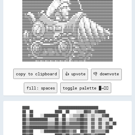
████████████████████████████████████████████████████  ░░░░░░░░▓▓░░░░      ░░  ▓▓████████████░░████████████████████████████████████████████████████████

██████████████████████████████████████████████████  ░░    ░░░░▒▒░░░░▓▓▓▓▓▓▓▓░░▓▓████████████▓▓▒▒██████████████████████████████████████████████████████

████████████████████████████████████████████████  ░░        ░░  ▓▓▓▓      ▓▓▓▓░░▓▓████████████░░██████████████████████████████████████████████████████

██████████████████████████████████████████████  ░░░░        ░░██░░          ▓▓██████████████████░░████████████████████████████████████████████████████

████████████████████████████████████████████    ░░░░░░    ░░██░░░░░░██▒▒██▒▒▓▓██████████████████░░████████████████████████████████████████████████████

██████████████████████████████████████████░░  ░░    ░░░░░░██░░▓▓▓▓▓▓▒▒░░▓▓░░  ▓▓████████████████░░████████████████████████████████████████████████████

██████████████████████████████████████████    ░░    ░░██▓▓▓▓▓▓░░▓▓░░    ░░░░░░  ██████████████████░░██████████████████████████████████████████████████

████████████████████████████████    ████░░    ░░░░░░▓▓▓▓██▓▓▓▓░░▒▒░░░░  ░░▒▒██████████████████████████████████████████████████████████████████████████

██████████    ████████████▒▒██░░░░██████    ░░░░░░▒▒████▒▒▒▒▓▓██▓▓▒▒░░░░░░░░▓▓██████████████░░    ░░▓▓████████████████████████████████████████████████

████▒▒██░░░░░░  ░░████████▓▓▓▓████░░░░██    ░░▒▒▓▓▓▓██▒▒▒▒▒▒▒▒▓▓██▒▒░░▒▒░░  ▓▓██████████░░░░  ░░░░▓▓▒▒▒▒▒▒████████████████████████████████████████████

████▓▓▓▓████▒▒░░  ░░██████▓▓▓▓██▒▒▒▒▒▒░░▓▓  ░░▓▓▓▓▓▓██▒▒▓▓▓▓▓▓▒▒██▓▓▒▒▒▒▓▓▓▓████████░░░░▒▒░░░░░░▓▓▒▒██▓▓▓▓▓▓██████████████████████████████████████████

████▓▓▓▓▓▓▓▓██▒▒░░░░██████████▒▒▒▒▒▒▒▒▒▒░░████▓▓▓▓▓▓▓▓██░░░░▒▒▓▓▒▒██▓▓▒▒░░  ▓▓████░░▒▒▒▒▒▒▒▒░░▓▓▒▒██▒▒  ░░████████████████████████████████████████████

██████████▓▓▓▓██▒▒░░░░██████▒▒▒▒▒▒▒▒▒▒▒▒▒▒░░░░██████▓▓██      ▓▓▓▓██▓▓▓▓▒▒▒▒▓▓██░░▒▒▒▒▒▒▒▒░░▓▓▒▒██  ▒▒░░  ░░░░████████████████████████████████████████

████████████▓▓██▒▒▒▒░░██▓▓▓▓▓▓▒▒▒▒▒▒▒▒▒▒▒▒▒▒▒▒░░▒▒▒▒████▓▓▓▓▓▓▒▒██▓▓░░▓▓▓▓▓▓██▒▒▒▒▒▒▒▒▒▒░░▒▒▒▒▓▓░░  ▒▒░░      ▒▒░░████████████████████████████████████

██████████████▓▓██▒▒▓▓▓▓▒▒▒▒▒▒████▒▒▒▒▒▒▒▒▒▒▒▒▒▒▒▒▒▒░░░░░░░░██████████████░░░░▒▒▒▒▒▒▒▒▒▒▒▒▓▓▓▓██    ▒▒░░░░    ▒▒░░░░░░████████████████████████████████

██████████████▓▓████▒▒░░  ░░░░▒▒▒▒██▒▒▓▓▒▒▒▒▒▒▒▒▒▒▒▒▒▒▒▒▒▒░░░░░░░░░░░░░░░░▒▒▒▒▒▒▒▒▒▒▒▒▒▒▓▓▓▓██░░░░    ▓▓░░      ▓▓░░  ░░░░████████████████████████████

██████████████████▒▒░░▒▒▒▒▒▒▒▒░░▒▒▒▒████▓▓▒▒▒▒▒▒▒▒▓▓▓▓▒▒░░░░░░░░░░░░░░▒▒▒▒▒▒▒▒▒▒▒▒▓▓▒▒▒▒▓▓▓▓▓▓░░░░░░  ▓▓░░░░    ▓▓░░      ▒▒░░████████████████████████

██████████████████▒▒▓▓    ▒▒▓▓░░▒▒▒▒██▓▓░░▓▓▓▓▓▓▓▓▒▒░░▓▓▓▓▒▒▓▓▒▒▒▒░░░░▒▒▓▓▒▒▓▓▒▒▓▓▓▓▒▒▒▒▓▓▓▓▓▓▒▒░░░░  ▓▓░░░░░░  ██░░░░    ▓▓░░░░░░████████████████████

████████████████▒▒▒▒  ░░░░▒▒░░▓▓▒▒▒▒▒▒██  ▒▒▒▒░░▒▒▓▓  ▒▒▒▒▒▒░░  ▓▓░░░░▓▓▓▓▒▒▓▓▒▒▓▓▓▓▒▒▓▓▓▓██▓▓▒▒▒▒░░  ██▒▒░░░░  ██▒▒░░░░  ▓▓░░    ░░▒▒████████████████

████████████████▒▒▒▒░░░░▒▒░░░░▓▓▒▒▒▒▒▒██▒▒▓▓▓▓▒▒▒▒▓▓░░▓▓▒▒▒▒▒▒▒▒▓▓░░▓▓▓▓▓▓▓▓▓▓▓▓▓▓▓▓▒▒▓▓▓▓██░░██▓▓▒▒░░  ██▒▒▒▒░░  ██▒▒▒▒░░  ▓▓░░      ▓▓░░████░░██████

████▒▒▒▒████████▒▒▓▓░░▓▓░░░░▒▒██▒▒▒▒▒▒██▒▒████████▓▓▒▒████████▓▓▓▓░░▓▓▓▓▓▓▓▓▓▓▓▓▓▓▓▓▒▒▓▓▓▓██░░▓▓▓▓▒▒░░  ▓▓▓▓▒▒░░  ▓▓▓▓▒▒░░  ██▓▓▒▒░░  ▓▓▒▒░░  ████████

████  ░░▓▓▒▒██▓▓▓▓▒▒▒▒▓▓░░░░▓▓▓▓▒▒▒▒▓▓██▓▓▓▓▓▓▓▓▓▓██▓▓▒▒▒▒▒▒▒▒▒▒▒▒░░██████▓▓██████▓▓▓▓▓▓▓▓██░░▓▓▓▓▒▒▒▒░░██▓▓▒▒▒▒░░██▓▓▒▒▒▒░░▓▓▓▓▒▒░░░░▓▓▓▓▒▒░░  ▒▒████

██░░░░▓▓░░██▓▓▓▓██▒▒▒▒██▓▓██▓▓▓▓▓▓▒▒██▓▓▓▓▓▓▓▓▓▓▓▓▓▓▓▓░░░░░░░░██████▒▒░░▓▓██▒▒░░▒▒██▓▓▓▓▓▓██▒▒░░██▓▓▒▒░░░░██▓▓▒▒░░░░██▓▓▒▒░░░░██▓▓▓▓▒▒▒▒▓▓▓▓▓▓▒▒░░▓▓▒▒

██▒▒▒▒▓▓░░██▓▓▓▓████▒▒▒▒▓▓▓▓▓▓▒▒▒▒██▓▓▓▓▓▓▓▓▓▓▓▓▓▓▓▓░░░░░░░░██░░██▒▒▓▓▓▓██▒▒▓▓██████▓▓▓▓▓▓██▒▒▒▒██▓▓▒▒▒▒░░██▓▓▓▓▒▒▒▒██▓▓▓▓▒▒▒▒██▓▓▓▓▒▒▒▒██▓▓▓▓██▓▓████

██▒▒▒▒▓▓▒▒██▓▓▓▓████████▒▒▒▒▒▒██████▓▓▓▓▓▓▓▓▓▓▓▓▓▓▓▓░░██████▒▒▓▓██████████████▓▓▓▓▓▓████▓▓██▒▒▓▓▒▒▓▓▓▓▓▓▒▒░░██▓▓▓▓▒▒▒▒██▓▓▓▓▒▒▒▒██▓▓▓▓▓▓▓▓████░░██████

██▓▓▓▓▓▓▓▓▓▓██▓▓██▒▒▓▓██▓▓▓▓▓▓██░░▒▒██████▓▓▓▓████▓▓▓▓░░▒▒██▓▓████▒▒▒▒▒▒▒▒▒▒██▓▓▒▒░░░░▒▒████▒▒▓▓▒▒██▓▓▓▓▓▓▒▒██▓▓▓▓▓▓▒▒██▓▓▓▓▓▓▓▓██▓▓▓▓▓▓▒▒████  ██████

██▓▓▓▓██▓▓██░░▓▓██▓▓▓▓████████▒▒▓▓████░░▒▒████░░▒▒██▒▒▓▓▓▓████▒▒▒▒▓▓██████▓▓▒▒██▓▓▓▓▓▓██████▓▓▓▓▓▓▒▒██▓▓▓▓▒▒▒▒██▓▓▓▓▓▓▓▓██▓▓▓▓▓▓▓▓██▓▓██▓▓████████████

████▓▓▓▓████▒▒▓▓██████░░░░░░░░██████▒▒██▓▓██▒▒████████████▒▒▒▒▓▓██░░░░▒▒████▓▓▒▒██▒▒▒▒▓▓▓▓████▓▓▓▓▒▒▓▓▓▓▓▓▓▓▓▓██▓▓▓▓▓▓▓▓██▓▓▓▓▓▓▒▒████████████████████

████▓▓▓▓██████▓▓██░░░░▓▓████▓▓░░░░██████████████████▒▒▒▒▒▒▓▓██░░░░▓▓▓▓██▒▒▓▓██▒▒██████░░▒▒▒▒▓▓▓▓▓▓▓▓▓▓██▓▓▓▓▓▓▓▓██▓▓▓▓▓▓▓▓██▓▓████████████████████████

████████░░▓▓████░░▓▓▓▓▒▒▒▒▓▓██▓▓▓▓░░░░░░░░░░░░▒▒▒▒▒▒▓▓▓▓██████░░▒▒▒▒▒▒▓▓██▓▓██▓▓▒▒██▓▓▓▓████▓▓▓▓▓▓▓▓▓▓▓▓▓▓▓▓▓▓▓▓██▓▓▓▓▓▓▒▒██▓▓████████████████████████

██████████▓▓██░░▓▓██░░▓▓▓▓██▒▒██████████████████████████████░░▓▓░░▒▒▒▒▒▒▒▒██▓▓██▒▒██▒▒▒▒▓▓▓▓████▓▓▓▓▓▓▓▓██▓▓▓▓▓▓▓▓██▓▓████████████████████████████████

████████▓▓████░░██░░▓▓░░▒▒▒▒██▓▓██████████████████████▓▓████░░▓▓▒▒▒▒██▒▒▓▓██▓▓██▒▒██████░░▒▒▒▒████▓▓▓▓▓▓▓▓██▓▓▓▓▒▒████████████████████████████████████

████████▒▒▓▓██▒▒██▒▒▓▓▒▒▓▓▓▓██▓▓████▓▓████▓▓▓▓▓▓▓▓████▓▓████▒▒▓▓▓▓▒▒▒▒▓▓▓▓██▓▓██▒▒██▓▓▓▓▓▓▓▓▓▓▓▓██▓▓▓▓▓▓▓▓▒▒▓▓▓▓▓▓▓▓▓▓████████████████████████████████

██████████▓▓██▒▒▓▓▒▒██▒▒▓▓▓▓██▓▓████▓▓▓▓██▓▓▓▓▓▓▓▓▓▓██▓▓▓▓██▓▓▒▒██▓▓▓▓▓▓██▓▓██▓▓▒▒██▒▒▓▓▓▓██▓▓▓▓▓▓██▓▓▓▓▓▓▓▓██████▓▓▒▒▓▓██████████████████████████████

████████████▓▓██▒▒██▒▒██████▓▓████▓▓▓▓▒▒▓▓▓▓▓▓▓▓▓▓▒▒▓▓▓▓▓▓████▒▒▓▓██████▓▓▓▓██▒▒██████░░▒▒▒▒██▓▓▓▓▓▓▓▓████▓▓██████████████████████████████████████████

████████████████▒▒▓▓██▓▓▓▓▓▓██████▓▓▓▓▓▓▓▓██▓▓▓▓▓▓▓▓▓▓██▓▓▓▓██████▓▓▓▓▓▓████▓▓▓▓██▓▓▓▓██████████▓▓▓▓▓▓▒▒▓▓████▓▓▓▓████████████████████████████████████

██████████▒▒▓▓▓▓▓▓▒▒▓▓████▓▓██▓▓▓▓▓▓▓▓▓▓████▓▓▓▓▓▓▓▓████▓▓▓▓▓▓████▓▓▓▓▓▓██▓▓▓▓████▒▒▓▓██████▓▓▓▓▓▓▓▓▓▓▓▓████▓▓▓▓▓▓▒▒██████████████████████████████████

██████████▓▓████████▒▒▒▒▓▓████████████████████████████████████████████▓▓▓▓▓▓██▓▓▓▓██░░▒▒██▓▓▓▓██████▓▓▓▓██▓▓▓▓████▓▓██████████████████████████████████

██████████████▓▓▒▒▓▓████▒▒▒▒▒▒▒▒▒▒▓▓▓▓▓▓▓▓▓▓▓▓▓▓▓▓▓▓▓▓▓▓▓▓▓▓▓▓▓▓▓▓▓▓▓▓▓▓██████▒▒▓▓▓▓██████████▓▓▓▓▓▓████▓▓████▒▒██████████████████████████████████████

████████████████████████████████████████████████████████████████████████▓▓▓▓██▒▒▒▒████████████████████▓▓▓▓██▓▓▓▓██████████████████████████████████████

copy to clipboard
👍 upvote
👎 downvote
fill: spaces
toggle palette ▓→✊🏽
  ████                ██████████████████████          

  ██  ██            ████  ██    ░░░░██▓▓░░▓▓████      

  ██░░██    ░░████████  ██  ░░▒▒▒▒██▒▒░░▒▒░░░░▓▓██    

  ██▒▒██████████░░░░██░░██░░▒▒▒▒▓▓██▓▓░░▓▓░░▓▓░░░░██  

  ██▒▒▓▓▓▓▓▓▓▓▓▓▒▒▒▒██▒▒██▒▒▓▓▓▓▓▓██▓▓░░▓▓░░▓▓░░▓▓░░██

  ██▓▓██████████▓▓▓▓██▓▓██▓▓▓▓▓▓▓▓██▓▓░░▓▓░░▓▓░░▓▓██  

  ██▓▓██    ░░████████▓▓██▓▓▒▒▓▓  ██▓▓░░▓▓▒▒▒▒▒▒██    
