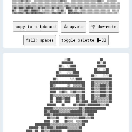
▒▒▒▒▒▒▒▒▓▓▒▒▓▓▒▒    ▒▒▒▒▒▒▒▒▒▒▒▒▒▒▒▒▒▒▒▒▒▒▓▓▓▓▒▒    ▒▒▒▒▒▒▒▒▒▒▒▒▒▒▒▒▒▒▒▒▒▒▓▓▓▓▒▒    ▒▒▒▒▒▒▒▒

▒▒▒▒▒▒▒▒▒▒▒▒▒▒▒▒▒▒▒▒▒▒▒▒▒▒▒▒▒▒▒▒▒▒▒▒▒▒▒▒▒▒▒▒▒▒▒▒▒▒▒▒▒▒▒▒▒▒▒▒▒▒▒▒▒▒▒▒▒▒▒▒▒▒▒▒▒▒▒▒▒▒▒▒▒▒▒▒▒▒▒▒

▒▒▒▒▒▒▒▒▒▒▒▒▒▒▓▓▒▒▒▒▒▒▒▒▒▒▒▒▒▒▒▒▒▒▒▒▒▒▒▒▒▒▒▒▒▒▓▓▒▒▒▒▒▒▒▒▒▒▒▒▒▒▒▒▒▒▒▒▒▒▒▒▒▒▒▒▒▒▒▒▒▒▒▒▒▒▒▒▒▒▒▒

▒▒██▒▒████▒▒██████▒▒▒▒██▒▒██▒▒▒▒▒▒██▒▒██▒▒▒▒░░████▒▒▒▒██▒▒██▒▒▒▒▒▒▒▒▒▒▒▒▒▒▒▒▒▒▒▒▒▒▒▒▒▒▒▒▒▒▒▒

██▒▒░░▒▒▒▒████▒▒██████▒▒░░▒▒▒▒▒▒▒▒▒▒░░▒▒▒▒██░░  ████▒▒▒▒░░▒▒▒▒▒▒▒▒▒▒▒▒▒▒▒▒▒▒▒▒▒▒▒▒▒▒  ▒▒▒▒▒▒

copy to clipboard
👍 upvote
👎 downvote
fill: spaces
toggle palette ▓→✊🏽
                              ░░██                    ██      

                            ████████                ██░░██    

                          ██░░  ░░████              ██████    

                          ████████████            ██░░  ░░██  

                        ██░░    ░░░░████          ██████████  

                        ████████████████        ██░░    ░░░░██

                      ██░░        ░░░░████      ██████████████

                    ████████████████████████    ██▒▒▒▒▒▒▒▒▒▒██

                    ██▒▒        ▒▒  ▒▒▒▒▒▒██    ██▒▒▒▒████▒▒██

                    ████████████████████████    ██▒▒▒▒████▒▒██

                    ████  ▒▒██▒▒  ▒▒██▒▒▒▒██    ██▒▒▒▒████▒▒██

                    ██▒▒▒▒▒▒▒▒▒▒▒▒▒▒▒▒██▒▒██    ██▒▒▒▒████▒▒██

                    ██  ████▒▒████    ██▒▒██    ██▒▒▒▒▒▒▒▒▒▒██

                    ██  ████  ████    ██▒▒████  ████▒▒▒▒▒▒▒▒██

                  ██████    ██      ██▒▒████▒▒████████▒▒▒▒██  

                ██████▒▒▒▒▒▒▒▒▒▒▒▒▒▒▒▒▒▒██▒▒██████████████    

                ██▒▒██████▒▒▒▒▒▒▒▒████████▒▒████████          

                ████▒▒████████████████████▒▒▒▒████            

                  ██▒▒▒▒██    ██▒▒▒▒▒▒▒▒████▒▒▒▒██            

                ████  ▒▒██    ██▒▒▒▒  ▒▒▒▒████                

          ██████████▒▒▒▒▒▒▒▒▒▒▒▒▒▒▒▒▒▒▒▒▒▒██                  

      ██████░░██▒▒████▒▒████████▒▒▒▒▒▒▒▒██                    

    ████░░██  ██▒▒▒▒████████    ██████████                    
