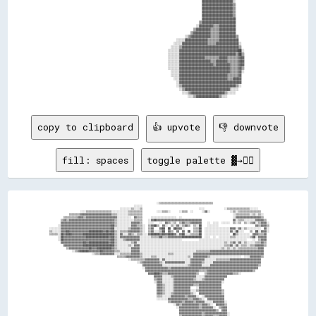
                                                                                                      ▓▓▓▓▓▓▓▓▓▓▓▓▓▓▓▓▓▓▓▓▓▓░░                

                                                                                                      ▓▓▓▓▓▓▓▓▓▓▓▓▓▓▓▓▓▓▓▓▓▓▒▒                

                                                                                                      ▓▓▓▓▓▓▓▓▓▓▓▓▓▓▓▓▓▓▓▓▓▓▒▒                

                                                                                                      ▓▓▓▓▓▓▓▓▓▓▓▓▓▓▓▓▓▓▓▓▓▓▒▒                

                                                                                                      ▓▓▓▓▓▓▓▓▓▓▓▓▓▓▓▓▓▓▓▓▓▓▒▒                

                                                                                                      ▓▓▓▓▓▓▓▓▓▓▓▓▓▓▓▓▓▓▓▓▓▓▓▓                

                                                                                                    ▒▒▓▓▓▓▓▓▓▓▓▓▓▓▓▓▓▓▓▓▓▓▓▓▓▓                

                                                                                                  ░░▓▓▓▓▓▓▓▓▓▓▒▒▒▒▓▓▓▓▓▓▓▓▓▓▓▓                

                                                                                                ▒▒▓▓▓▓▓▓▓▓▓▓▒▒▒▒▒▒▓▓▓▓▓▓▓▓▓▓▓▓                

                                                                                              ▒▒▓▓▓▓▓▓▓▓▓▓▓▓▒▒▒▒▒▒▓▓▓▓▓▓▓▓▓▓▓▓                

                                                                                          ░░▒▒▓▓▓▓▓▓▓▓▓▓▓▓▓▓▒▒▒▒▒▒▓▓▓▓▓▓▓▓▓▓▓▓▒▒              

                                                                                    ░░░░░░▓▓▓▓▓▓▓▓▓▓▓▓▓▓▓▓▒▒▒▒▒▒▒▒▓▓▓▓▓▓▓▓▓▓▓▓▓▓              

                                                                                  ░░░░░░▓▓▓▓▓▓▓▓▓▓▓▓▓▓▓▓▓▓▒▒▒▒▒▒▓▓▓▓▓▓▓▓▓▓▓▓▓▓▓▓░░            

                                                                                ░░░░░░▒▒▓▓▓▓▓▓▓▓▓▓▓▓▓▓▓▓▓▓▓▓▓▓▓▓▓▓▓▓▓▓▓▓▓▓▓▓▓▓▓▓▒▒            

                                                                              ░░░░░░░░▓▓▓▓▓▓▓▓▓▓▓▓▓▓▓▓▓▓▓▓▓▓▓▓▓▓▓▓▓▓▓▓▓▓▓▓▓▓▓▓▓▓██░░          

                                                                              ░░░░░░░░▓▓▓▓▓▓▓▓▓▓▓▓▓▓▓▓▓▓▓▓▓▓▓▓▓▓▓▓▓▓▓▓▓▓▓▓▓▓▓▓▒▒██▒▒          

                                                                              ░░░░░░░░▓▓▓▓▓▓▓▓▓▓▓▓▓▓▓▓▓▓▒▒▒▒▒▒▒▒▒▒▓▓▓▓▓▓▒▒▒▒▒▒▒▒▓▓▓▓          

                                                                              ░░░░░░░░▓▓▓▓▓▓▓▓▓▓▓▓▓▓▓▓▓▓▓▓▓▓▒▒▒▒▓▓▓▓▓▓▓▓▒▒▒▒▒▒▒▒▓▓▓▓          

                                                                              ░░░░░░░░▓▓▓▓▓▓▓▓▓▓▓▓▓▓▓▓▓▓▓▓▓▓▓▓▒▒▓▓▓▓▓▓▓▓▓▓▒▒▒▒▒▒▓▓▓▓          

                                                                              ░░░░░░░░▓▓▓▓▓▓▓▓▓▓▓▓▓▓▓▓▓▓▓▓▓▓▓▓▓▓▓▓▓▓▓▓▓▓▓▓▒▒▒▒▒▒▓▓▒▒          

                                                                                ░░░░░░▓▓▓▓▓▓▓▓▓▓▓▓▓▓▓▓▓▓▓▓▓▓▓▓▓▓▓▓▓▓▓▓▓▓▓▓▒▒▒▒▒▒▓▓░░          

                                                                                ░░░░░░▓▓▓▓▓▓▓▓▓▓▓▓▓▓▓▓▓▓▓▓▓▓▓▓▓▓▓▓▓▓▓▓▓▓▒▒▒▒▒▒▒▒▓▓            

                                                                                  ░░░░▓▓▓▓▓▓▓▓▓▓▓▓▓▓▓▓▓▓▓▓▓▓▓▓▓▓▓▓▓▓▓▓▓▓▒▒▒▒▓▓▓▓▓▓            

                                                                                    ░░▓▓▓▓▓▓▓▓▓▓▓▓▓▓▓▓▓▓▓▓▓▓▓▓▓▓▓▓▓▓▓▓▓▓▓▓▓▓▓▓▓▓▓▓            

                                                                                    ░░▒▒▓▓▓▓▓▓▓▓▓▓▓▓▓▓▓▓▓▓▓▓▓▓▓▓▓▓▓▓▓▓▓▓▓▓▓▓▓▓▒▒░░            

                                                                                      ░░▒▒▓▓▓▓▓▓▓▓▓▓▓▓▓▓▓▓▓▓▓▓▓▓▓▓▓▓▓▓▓▓▓▓░░░░░░              

                                                                                        ░░░░▒▒▓▓▓▓▓▓▓▓▓▓▓▓▓▓▓▓▓▓▓▓▓▓▓▓▒▒░░░░░░                

copy to clipboard
👍 upvote
👎 downvote
fill: spaces
toggle palette ▓→✊🏽
                                                                              ░░▒▒▒▒▒▒▒▒▒▒▒▒▒▒▒▒▒▒▒▒▒▒▒▒▒▒▒▒▒▒▒▒▒▒▒▒▒▒                                        
                                                              ░░░░░░                                                                                          
                                                    ░░░░░░░░▒▒░░░░▒▒                                        ░░░░              ░░▒▒▒▒▒▒▒▒▒▒▒▒▒▒▒▒░░░░░░        
                        ░░░░▒▒▒▒▒▒▒▒▒▒▒▒▒▒▒▒▒▒░░░░░░░░░░░░▒▒▒▒▒▒▒▒▒▒          ░░░░▒▒▒▒░░      ░░▒▒▒▒  ░░      ░░▓▓░░              ░░▒▒░░▒▒▒▒▒▒▒▒▒▒▒▒▒▒▒▒      
                ▒▒▒▒▒▒▒▒▓▓▓▓▓▓▓▓▓▓▓▓▓▓▓▓▓▓▓▓▓▓▒▒▒▒░░░░░░░░▒▒▒▒▒▒▒▒▒▒                                                                ░░▒▒▒▒▒▒▒▒▒▒░░▒▒░░▒▒░░    
            ▒▒▒▒▒▒▒▒▒▒▓▓▓▓▒▒▓▓▓▓▓▓▓▓▓▓▓▓▓▓▓▓▓▓▓▓▓▓░░░░░░░░░░  ▓▓▒▒▒▒      ░░░░░░░░░░░░░░░░░░  ░░                                    ░░▓▓▓▓▓▓▓▓▓▓▓▓▓▓▓▓▓▓▒▒    
          ▒▒▓▓▒▒▓▓▓▓▓▓▓▓▓▓▓▓▓▓▓▓▓▓▓▓▓▓▓▓▓▓▓▓▓▓▓▓▒▒░░░░░░░░░░░░▒▒▒▒▒▒    ░░▓▓██▓▓▓▓▓▓▓▓▓▓▓▓▓▓▓▓▓▓▓▓▓▓▓▓▓▓▓▓▓▓▓▓                      ▓▓░░▒▒▒▒░░░░░░░░▓▓▓▓▓▓▒▒  
          ▓▓▓▓▓▓▓▓▓▓▓▓▓▓▓▓▓▓▓▓▓▓▓▓▓▓▓▓▓▓▓▓▓▓▓▓▓▓▒▒░░░░░░░░░░▓▓▓▓▓▓▒▒    ░░░░    ░░  ▓▓▒▒░░▒▒  ▒▒▓▓▒▒▒▒▓▓▓▓▓▓▓▓    ░░  ░░░░  ░░░░░░  ▒▒░░▒▒  ▒▒░░▒▒▓▓░░▒▒▓▓▓▓░░
        ░░▓▓▓▓▓▓▓▓▓▓▓▓▓▓▓▓▓▓▓▓▓▓▓▓▓▓▓▓▓▓▓▓▓▓▓▓██▒▒░░░░░░░░░░▓▓▓▓▒▒▒▒░░  ▒▒▓▓██▒▒  ▓▓░░  ▒▒░░▓▓░░▒▒▓▓▒▒  ▒▒░░██    ░░░░░░░░                          ▓▓▒▒▓▓▓▓▒▒
  ░░░░░░░░▓▓▓▓▓▓▓▓▓▓▓▓▓▓▓▓▓▓▓▓▓▓▓▓▓▓▓▓▓▓▓▓▓▓▓▓██░░░░░░░░░░▒▒▓▓▓▓▓▓▒▒░░  ▒▒▓▓    ▓▓██  ██  ██▓▓▓▓░░      ▒▒▒▒██  ░░░░░░░░░░░░░░░░░░▓▓▓▓░░▓▓░░▒▒░░░░░░░░░░  ▓▓░░
  ▒▒░░░░░░▓▓▓▓██▓▓▓▓▓▓▓▓▓▓▓▓▓▓██████████▓▓██▓▓██▒▒░░▒▒▒▒▒▒▓▓▓▓▓▓▓▓▒▒░░  ▒▒▓▓░░░░▒▒██  ▓▓▒▒  ▓▓  ▓▓  ██  ▒▒▒▒██  ░░░░░░░░░░░░░░░░░░▓▓░░██░░░░    ▒▒  ██░░▓▓▓▓░░
  ▒▒▒▒▒▒░░██▓▓████▓▓▓▓▓▓▓▓██████████████████████▒▒░░▓▓░░░░▓▓▒▒░░▒▒▒▒░░░░▓▓██████▓▓██▓▓████▓▓░░▓▓██░░░░▒▒▒▒▒▒██  ░░░░░░░░░░░░░░░░░░  ██▒▒░░░░░░░░  ▓▓▓▓▒▒▒▒▓▓  
        ░░██▓▓▓▓▓▓▓▓▓▓▓▓▓▓▓▓████████████████▓▓██▒▒░░▓▓▓▓▓▓▓▓▓▓▓▓▓▓░░░░░░░░▒▒▒▒▒▒██▒▒▒▒▓▓▓▓▓▓▓▓▓▓██████████████  ░░░░  ░░  ░░░░░░░░▒▒▒▒░░░░░░░░░░▒▒██░░▓▓▓▓▓▓  
        ░░██▓▓▓▓▓▓▓▓▓▓▓▓▓▓▓▓▓▓▓▓▓▓▓▓▓▓▓▓▓▓▓▓▓▓██▒▒░░░░▒▒▓▓▓▓▓▓▓▓▓▓░░░░░░░░░░░░░░░░░░░░░░░░░░░░░░            ░░░░░░░░░░░░░░░░░░░░░░░░░░░░░░░░░░    ░░  ▒▒▓▓▓▓  
          ▓▓▓▓▓▓▓▓▓▓▓▓▓▓▓▓██▓▓██████████████▓▓██▒▒░░░░░░░░░░▒▒▓▓░░░░░░░░░░░░░░░░░░░░░░░░░░░░░░░░░░░░░░░░░░░░░░░░░░░░░░░░░░░░░░▒▒░░▒▒▓▓░░▓▓░░▒▒░░░░░░▒▒▒▒▓▓▒▒  
            ▓▓▓▓▓▓▓▓▓▓▓▓▓▓██████████████████████▒▒░░░░░░░░▒▒░░▓▓▓▓░░░░░░░░░░░░░░░░░░░░░░░░░░░░░░░░░░░░░░░░░░░░░░░░░░░░░░░░░░░░▒▒▒▒▓▓░░▓▓░░▒▒▒▒░░▒▒▒▒▓▓▓▓▓▓▒▒  
              ▒▒▓▓▓▓▓▓▓▓▓▓▓▓▓▓██▓▓▓▓██████████▓▓▒▒░░░░░░░░░░▓▓▓▓▓▓░░░░░░░░░░░░░░░░░░░░░░░░░░░░░░░░░░░░░░░░░░░░░░░░░░░░░░░░░░▒▒░░▒▒░░▒▒░░▒▒▒▒▒▒▒▒▒▒▒▒▒▒▓▓▓▓    
                  ░░▒▒▓▓██████▓▓▓▓▓▓▓▓██▓▓▓▓▓▓▓▓▒▒▒▒░░░░░░░░▓▓▓▓▓▓░░░░░░░░░░░░░░░░░░░░░░░░░░░░░░░░░░░░░░░░▒▒▒▒▒▒▒▒▒▒▓▓▓▓▓▓▓▓▓▓▓▓▓▓▓▓▓▓▓▓▓▓▓▓▓▓▓▓▓▓▓▓▓▓▓▓▓▓    
                                ░░▒▒▒▒▓▓▓▓▓▓▓▓▓▓░░░░▒▒▒▒▒▒▒▒▓▓▓▓▓▓▒▒░░░░░░░░░░░░░░░░░░▒▒▒▒░░░░░░░░░░░░░░▓▓▓▓▓▓▓▓▓▓▓▓▓▓▓▓▓▓▓▓▓▓▓▓▓▓▓▓▓▓▓▓▓▓▓▓▓▓▓▓▓▓▓▓▓▓▓▓▓▓    
                                                  ▒▒▒▒▒▒▓▓▓▓▓▓▓▓▓▓▒▒░░░░░░▒▒▒▒░░░░░░░░░░░░░░░░░░░░░░▒▒░░▓▓▓▓▓▓▓▓▓▓▒▒░░░░░░░░░░░░░░░░░░░░░░  ░░░░▓▓▓▓▓▓▓▓▒▒    
                                                          ░░▒▒▒▒▒▒▒▒▒▒▓▓▓▓▓▓▓▓▓▓░░▓▓░░░░░░░░░░░░░░░░░░▓▓▓▓▓▓▓▓▓▓░░░░░░░░▒▒▒▒▒▒▒▒▒▒▓▓▓▓▓▓▓▓▓▓▓▓▓▓▓▓▓▓▓▓▓▓      
                                                                ░░▒▒▓▓▓▓▓▓▓▓▓▓▓▓▒▒░░▓▓▓▓▓▓▓▓▓▓▓▓▓▓░░░░▓▓▓▓▓▓▓▓▒▒░░░░░░▓▓▓▓▓▓▓▓▓▓▓▓▓▓▓▓▓▓▓▓▓▓▓▓▓▓▓▓▓▓▓▓▓▓      
                                                                    ▓▓▓▓▓▓▓▓▓▓▓▓▓▓░░░░░░░░░░░░░░░░░░▒▒▓▓▓▓▓▓▓▓░░░░░░▓▓▓▓▓▓▓▓▓▓▓▓▓▓▓▓▓▓▓▓▓▓▓▓▓▓▓▓▓▓▓▓▓▓▒▒      
                                                                    ░░▓▓▓▓▓▓▓▓▓▓▓▓▓▓▓▓▒▒▓▓▓▓▓▓▓▓▓▓▓▓▓▓▓▓▓▓▓▓▓▓▓▓▓▓▓▓▓▓▓▓▓▓▓▓▓▓▓▓▓▓▓▓▓▓▓▓▓▓▓▓▓▓▓▓▓▓▓▓▓▓        
                                                                      ▓▓▓▓▓▓▓▓▓▓▓▓▓▓▓▓▓▓▓▓▓▓▓▓▓▓▓▓▓▓▓▓▓▓▓▓▓▓▒▒▒▒▒▒▓▓▓▓▓▓▓▓▓▓▓▓▓▓▓▓▓▓▓▓▓▓▓▓▓▓▓▓▓▓▓▓▒▒          
                                                                        ▓▓▓▓████▓▓▒▒▒▒▓▓▓▓▓▓▓▓▓▓▓▓▓▓▓▓▓▓▓▓▒▒    ▒▒▓▓▓▓▓▓▓▓▓▓▓▓▓▓▓▓▓▓▒▒▒▒░░                    
                                                                            ▓▓▓▓▓▓░░░░░░▒▒▓▓▓▓▓▓▓▓▓▓▓▓▓▓▓▓░░░░░░▓▓▓▓▓▓▓▓▓▓▓▓▓▓▓▓                              
                                                                            ▒▒▓▓▓▓░░░░░░░░▓▓▓▓▓▓▓▓▓▓▓▓▓▓▒▒░░░░▒▒▓▓▓▓▓▓▓▓▓▓▓▓▓▓                                
                                                                            ░░▓▓▓▓░░░░░░░░▓▓▓▓▓▓▓▓▓▓▓▓▓▓▓▓▓▓▓▓▓▓▓▓▓▓▓▓▓▓▓▓▓▓░░                                
                                                                              ▓▓▓▓▒▒░░░░░░▓▓▓▓▓▓▓▓▓▓▓▓▓▓▒▒▒▒▓▓▓▓▓▓▓▓▓▓▓▓▓▓▓▓                                  
                                                                              ▓▓▓▓▒▒░░░░░░▓▓▓▓▓▓▓▓▓▓▓▓    ░░▓▓▓▓▓▓▓▓▓▓▓▓▓▓▓▓                                  
                                                                              ▓▓▓▓▒▒░░░░░░▓▓▓▓▓▓▓▓▓▓▓▓░░░░▒▒▓▓▓▓▓▓▓▓▓▓▓▓▓▓▓▓▒▒                                
                                                                              ▓▓▓▓▒▒░░░░▒▒▓▓▓▓▓▓▓▓▓▓▓▓▒▒░░  ▓▓▓▓▓▓▓▓▓▓▓▓▓▓▓▓▒▒                                
                                                                              ▒▒▒▒░░░░░░▓▓▓▓▓▓▓▓▓▓▒▒▓▓▓▓▓▓░░  ░░▓▓▓▓▓▓▓▓▓▓▓▓▓▓                                
                                                                              ░░░░░░░░▓▓▓▓▓▓▓▓▓▓▓▓▓▓▒▒▒▒▓▓▓▓▒▒░░  ▓▓▓▓▓▓▓▓▓▓▓▓                                
                                                                                      ▒▒▓▓▓▓▓▓▓▓▒▒▓▓▓▓▓▓▒▒▓▓▓▓▓▓░░░░░░▓▓▓▓▓▓▓▓░░                              
                                                                                          ░░▓▓▒▒▓▓▓▓▓▓▓▓▓▓▓▓▒▒▓▓▓▓▒▒░░  ▓▓▓▓▓▓▒▒                              
                                                                                            ░░▓▓▓▓▓▓▓▓▓▓▓▓▓▓▒▒▓▓▓▓▓▓▓▓░░  ▒▒▓▓▓▓                              
                                                                                              ▓▓▓▓▓▓▓▓▓▓▓▓▓▓▓▓▓▓▓▓▓▓▓▓▓▓▒▒  ▓▓▓▓                              
                                                                                              ▓▓▓▓▓▓▓▓▓▓▓▓▓▓▓▓▒▒▓▓▓▓▓▓▓▓▓▓▓▓▓▓▓▓░░                            
                                                                                              ▒▒▓▓▓▓▓▓▓▓▓▓▓▓▓▓▒▒▓▓▓▓▓▓▒▒▒▒▓▓▓▓▓▓░░                            
                                                                                              ▒▒▓▓▓▓▓▓▓▓▓▓▓▓▓▓▒▒▓▓▓▓▓▓▒▒▓▓▒▒▓▓▓▓▒▒                            
                                                                                              ░░▓▓▓▓▓▓▓▓▓▓▓▓▓▓▓▓▓▓▓▓▓▓▒▒▓▓▓▓▓▓▒▒▓▓                            
                                                                                                ▓▓▓▓▓▓▓▓▓▓▓▓▓▓▓▓▒▒▓▓▓▓▓▓▓▓▓▓▓▓▓▓▒▒                            
                                                                                                ▓▓▓▓▓▓▓▓▓▓▓▓▓▓▓▓▒▒▓▓▓▓▓▓▒▒▓▓▓▓▓▓▓▓                            
                                                                                                ▓▓▓▓▓▓▓▓▓▓▓▓▓▓▓▓▒▒▓▓▓▓▓▓▒▒▓▓▓▓▓▓▓▓                            
                                                                                                ▓▓▓▓▓▓▓▓▓▓▓▓▓▓▓▓▓▓▓▓▓▓▓▓▒▒▓▓▓▓▓▓▓▓░░                          
                                                                                                ▒▒▓▓▓▓▓▓▓▓▓▓▓▓▓▓▓▓▓▓▓▓▓▓▒▒▓▓▓▓▓▓▓▓▒▒                          
                                                                                                ▒▒▓▓▓▓▓▓▓▓▓▓▓▓▓▓▓▓▒▒▓▓▓▓▓▓▓▓▓▓▓▓▓▓▒▒                          
                                                                                                  ▓▓▓▓▓▓▓▓▓▓▓▓▓▓▓▓▒▒▓▓▓▓▓▓▒▒▓▓▓▓▓▓▓▓                          
                                                                                                  ▓▓▓▓▓▓▓▓▓▓▓▓▓▓▓▓▒▒▓▓▓▓▓▓▒▒▓▓▓▓▓▓▓▓                          
                                                                                                  ▓▓▓▓▓▓▓▓▓▓▓▓▓▓▓▓▒▒▓▓▓▓▓▓▒▒▓▓▓▓▓▓▓▓                          
                                                                                                  ▓▓▓▓▓▓▓▓▓▓▓▓▓▓▓▓▒▒▓▓▓▓▓▓▓▓▓▓▒▒▓▓▓▓                          
                                                                                                  ▒▒▓▓▓▓▓▓▓▓▓▓▓▓▒▒▓▓▓▓▓▓▓▓▓▓▓▓▓▓▒▒▓▓░░                        
                                                                                                  ░░▓▓▓▓▓▓▓▓▓▓▓▓▓▓▓▓▓▓▓▓▓▓▓▓▓▓▓▓▓▓▒▒                          
                                                                                                    ▓▓▒▒▒▒▒▒▒▒▒▒▓▓▓▓▓▓▓▓▓▓▓▓▓▓▓▓▓▓▓▓░░                        
                                                                                                    ▓▓▓▓▓▓▓▓▓▓▓▓▓▓▓▓▓▓▓▓▓▓▓▓▓▓▓▓▓▓▓▓▒▒                        
                                                                                                  ░░▓▓▓▓▓▓▓▓▓▓▓▓▓▓▓▓▓▓▓▓▓▓▓▓▓▓▓▓▓▓▓▓▒▒                        
                                                                                                  ▓▓▓▓▓▓▓▓▓▓▓▓▓▓▓▓▓▓▓▓▓▓▓▓▓▓▓▓▓▓▓▓▓▓▒▒                        
                                                          ░░░░░░                          ░░░░▒▒▓▓▒▒▓▓▓▓▓▓▓▓▓▓▓▓▓▓▓▓▓▓▓▓▓▓▓▓        ░░                        
                                                        ░░    ░░░░░░        ░░░░░░░░░░░░██▒▒▒▒▒▒▒▒▓▓▓▓▓▓▓▓▓▓▓▓▓▓▒▒▓▓▓▓▓▓▓▓░░        ░░░░                      
                                                        ░░░░░░░░░░░░░░░░░░░░▒▒▒▒▒▒▓▓▓▓▓▓▓▓▒▒▒▒▒▒▒▒▓▓▓▓▓▓▓▓▓▓▓▓▓▓▓▓▓▓▓▓▓▓▒▒                                    
                                                                      ▓▓▒▒░░            ▒▒▓▓▓▓▓▓▓▓▓▓▓▓▓▓▓▓▓▓▓▓▓▓▓▓▓▓▓▓▓▓                ░░░░  