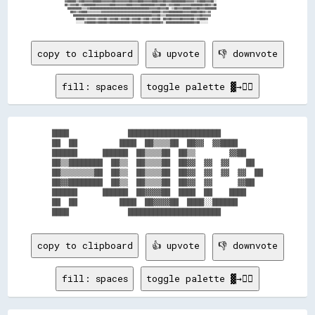
          ▓▓██████▒▒▓▓██▓▓▓▓▓▓██████▓▓▓▓▓▓▓▓██▓▓▓▓▓▓▓▓▓▓██▓▓▓▓████▓▓▓▓▓▓████▓▓▓▓██▓▓▓▓██████████▓▓▓▓▓▓▒▒▓▓████▓▓▓▓██░░                                  

          ██▒▒▓▓▓▓██▒▒▓▓████████▓▓▓▓▓▓▓▓▓▓████▓▓▓▓▓▓▓▓████▓▓▓▓▓▓██████████▓▓▓▓████▒▒▓▓▓▓████▓▓▓▓▓▓▓▓████████▓▓██▓▓▒▒██                                  

            ██████████▒▒▒▒▓▓██████████████████████████████████████████▓▓▓▓▓▓██▓▓▓▓██░░▒▒██▓▓▓▓██████▓▓▓▓██▓▓▓▓████████                                  

              ██▓▓▒▒▓▓████▒▒▒▒▒▒▒▒▒▒▓▓▓▓▓▓▓▓▓▓▓▓▓▓▓▓▓▓▓▓▓▓▓▓▓▓▓▓▓▓▓▓▓▓▓▓██████▒▒▓▓▓▓██████████▓▓▓▓▓▓████▓▓██▓▓▒▒▓▓                                      

                ████████████████████████████████████████████████████████▓▓▓▓██▒▒▒▒████████████████████▓▓▓▓██▓▓▓▓▓▓                                      

                  ██████▒▒▓▓▓▓▓▓▒▒▓▓▓▓██▒▒▓▓▓▓██▒▒▓▓▓▓██▒▒▓▓▓▓██▒▒▓▓██▒▒▓▓▓▓██░░██▓▓██▓▓▓▓▓▓██▓▓▓▓▓▓██▒▒▓▓████▓▓                                        

copy to clipboard
👍 upvote
👎 downvote
fill: spaces
toggle palette ▓→✊🏽
████              ██████████████████████          

██  ██          ████  ██▒▒▒▒██  ██▓▓  ▓▓████      

██████      ██████  ██▒▒▒▒██  ██▒▒        ▓▓██    

██▒▒████████  ██▒▒  ██▒▒▒▒██  ██▓▓  ▓▓  ▓▓    ██  

██▒▒▒▒▒▒▒▒██  ██▒▒  ██▒▒▒▒██  ██▓▓  ▓▓  ▓▓  ▓▓  ██

██▓▓████████  ██▒▒  ██▒▒▒▒██  ██▓▓  ▓▓      ▓▓██  

██████      ██████  ██▓▓▓▓██  ████  ██    ████    

██  ██          ████  ██▓▓▓▓██  ████░░██████      

copy to clipboard
👍 upvote
👎 downvote
fill: spaces
toggle palette ▓→✊🏽