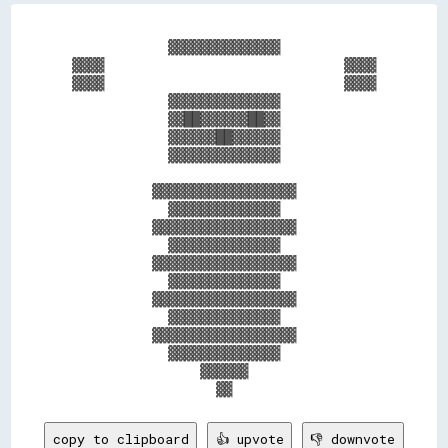
            ▓▓▓▓▓▓▓▓▓▓▓▓▓▓            

▓▓▓▓                              ▓▓▓▓

▓▓▓▓                              ▓▓▓▓

            ▓▓▓▓▓▓▓▓▓▓▓▓▓▓            

            ▓▓██▓▓▓▓▓▓██▓▓            

            ▓▓▓▓▓▓██▓▓▓▓▓▓            

            ▓▓▓▓▓▓▓▓▓▓▓▓▓▓            

          ▓▓▓▓▓▓▓▓▓▓▓▓▓▓▓▓▓▓          

            ▓▓▓▓▓▓▓▓▓▓▓▓▓▓            

          ▓▓▓▓▓▓▓▓▓▓▓▓▓▓▓▓▓▓          

            ▓▓▓▓▓▓▓▓▓▓▓▓▓▓            

          ▓▓▓▓▓▓▓▓▓▓▓▓▓▓▓▓▓▓          

            ▓▓▓▓▓▓▓▓▓▓▓▓▓▓            

          ▓▓▓▓▓▓▓▓▓▓▓▓▓▓▓▓▓▓          

            ▓▓▓▓▓▓▓▓▓▓▓▓▓▓            

          ▓▓▓▓▓▓▓▓▓▓▓▓▓▓▓▓▓▓          

            ▓▓▓▓▓▓▓▓▓▓▓▓▓▓            

                ▓▓▓▓▓▓                

copy to clipboard
👍 upvote
👎 downvote