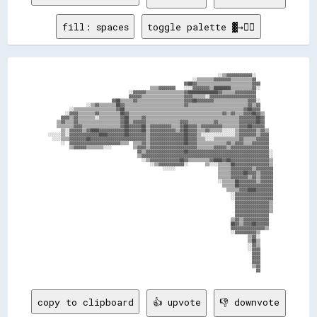
fill: spaces
toggle palette ▓→✊🏽
                                                                                  ░░▒▒▓▓▓▓▓▓▓▓▓▓▓▓░░        

                                                                      ░░▒▒▒▒▒▒▒▒▓▓▓▓▓▓▓▓▒▒▒▒▒▒▒▒▒▒▓▓        

                                                                  ▓▓██▓▓▒▒▒▒▒▒▒▒▒▒▒▒▒▒▒▒▒▒▒▒▒▒▒▒▒▒▓▓▓▓      

                                                  ▒▒▒▒▓▓▓▓▓▓▓▓    ░░░░▓▓▓▓▓▓▓▓▒▒████████▒▒▒▒▒▒▒▒▒▒▓▓░░      

                                        ░░▓▓▓▓▓▓▒▒▒▒▒▒▒▒▒▒▒▒▒▒▒▒▒▒▓▓██████████████▓▓▒▒▒▒▒▒▓▓▓▓▓▓▓▓▓▓        

                                        ▓▓▓▓▓▓▒▒▒▒▒▒▒▒▒▒▒▒▒▒▒▒▒▒▒▒▓▓▓▓▒▒▒▒▒▒░░▓▓▓▓▓▓▓▓▓▓▓▓▓▓▓▓▓▓▓▓▓▓        

                                ▓▓██▒▒▒▒▒▒▓▓▒▒▒▒▒▒▒▒▒▒▒▒▒▒▒▒▒▒▒▒▒▒▓▓▓▓██▓▓▓▓▓▓▓▓▒▒▒▒▒▒▒▒▒▒▒▒▒▒▒▒▓▓▓▓░░      

                    ░░▒▒▓▓▒▒▒▒▒▒▒▒██▓▓▒▒▒▒▒▒▒▒▒▒▒▒▒▒▒▒▒▒▒▒▒▒▒▒▒▒▒▒▓▓▒▒▒▒▒▒▒▒▒▒▒▒▒▒▒▒▒▒▒▒▒▒▒▒▒▒▒▒▓▓▒▒▓▓      

            ░░▒▒▒▒▒▒▒▒▒▒▒▒▒▒▒▒▒▒▒▒▓▓██▒▒▒▒▒▒▒▒▒▒▒▒▒▒▒▒▒▒▒▒▒▒▒▒▒▒▒▒▒▒▒▒▒▒▒▒▒▒▒▒▒▒▒▒▒▒▒▒▒▒▒▒▒▒▒▒▓▓██▓▓▓▓      

          ░░▓▓▓▓▒▒▒▒▒▒▒▒▓▓▒▒▒▒▒▒▒▒▒▒██▓▓▒▒▒▒▒▒▒▒▒▒▒▒▒▒▒▒▒▒▒▒▒▒▒▒▒▒▒▒▒▒▒▒▒▒▒▒▒▒▒▒▒▒▒▒▓▓▒▒▓▓▒▒▒▒▓▓▓▓██▓▓▒▒    

        ▓▓▓▓▒▒▓▓▒▒▒▒▒▒▒▒░░▒▒▒▒▒▒▒▒▒▒▓▓██▒▒▒▒▒▒▓▓▒▒▒▒▒▒▒▒▒▒▒▒▒▒▒▒▒▒▒▒▒▒▒▒▒▒▒▒▒▒▒▒▒▒▒▒▒▒▒▒▒▒▒▒▓▓▓▓▓▓▓▓██▓▓    

      ▒▒▓▓▒▒▒▒▓▓▒▒▒▒▒▒▒▒▒▒▒▒▒▒▒▒▒▒▒▒▓▓██▒▒▓▓▓▓▓▓▒▒▒▒▒▒▒▒▒▒▒▒▒▒▒▒▓▓▓▓▒▒▒▒▒▒▒▒▒▒▒▒▓▓▒▒▒▒▒▒▒▒▒▒▓▓▓▓▓▓▓▓██▓▓    

      ▒▒▒▒▒▒▒▒▓▓▓▓▒▒▒▒▒▒▒▒▒▒▒▒▒▒▒▒▒▒▓▓██▓▓▓▓▓▓██▒▒▓▓▓▓▓▓▓▓▓▓▒▒▒▒▓▓██▓▓▓▓▒▒▓▓▓▓▓▓▓▓▓▓▒▒▒▒▒▒▒▒▓▓▓▓██▓▓▓▓▓▓    

        ▒▒░░▓▓▓▓▓▓▒▒▓▓████▓▓▓▓▓▓▓▓▓▓▓▓██▓▓▓▓▓▓██▒▒▓▓▓▓▓▓▓▓▓▓▓▓▒▒▓▓██▓▓▓▓▒▒▒▒▓▓▒▒▒▒▒▒░░░░░░▒▒▓▓▓▓▓▓▓▓▒▒▓▓▒▒  

  ░░░░░░▒▒░░▓▓▓▓▓▓▓▓▓▓▓▓▓▓████▓▓▓▓▓▓▓▓██▓▓▓▓▓▓▓▓▒▒▓▓▓▓▓▓▓▓▓▓▓▓▓▓▓▓██▓▓▓▓▒▒░░░░░░░░░░░░░░░░▒▒▓▓▓▓▓▓▓▓▒▒▓▓▓▓  

    ░░░░▒▒▒▒▓▓▓▓▓▓▓▓██▓▓▓▓▓▓▓▓▓▓▓▓▓▓▓▓▓▓▓▓▓▓▓▓▓▓▒▒▓▓▓▓▓▓▓▓▓▓▓▓▓▓▓▓██▓▓▓▓▒▒▒▒░░░░▒▒▒▒▒▒▒▒▒▒▒▒▓▓▒▒▒▒▒▒▓▓▓▓▓▓  

        ░░  ▓▓▓▓▓▓▓▓▓▓▓▓▓▓▓▓▓▓▓▓▓▓▓▓▒▒▒▒  ▒▒▒▒▓▓▒▒▓▓▓▓▓▓▓▓▓▓▓▓▓▓▓▓██▓▓▓▓▒▒▒▒▒▒▒▒▒▒▒▒▒▒▓▓▒▒▓▓▓▓▒▒▒▒▓▓▓▓▓▓▓▓  

            ▒▒▓▓▓▓▓▓▒▒▒▒▒▒▒▒░░░░          ▒▒▓▓▓▓▒▒▓▓▓▓▓▓▓▓▓▓▓▓▓▓▓▓▓▓▓▓▓▓▒▒▒▒▒▒▒▒▓▓▓▓▓▓▒▒▓▓▓▓▓▓▓▓▓▓▓▓▓▓▓▓▓▓  

                                            ▓▓▒▒▓▓▓▓▓▓▓▓▓▓▓▓▓▓▓▓▓▓██▓▓▓▓▓▓▓▓▓▓▓▓▓▓▓▓▓▓▓▓▓▓▓▓▓▓▓▓▓▓▓▓▓▓▓▓▓▓░░

                                            ▒▒▓▓▓▓▓▓▓▓▓▓▓▓▓▓▓▓▓▓▓▓▓▓▓▓▓▓▓▓▓▓▓▓▓▓▓▓▓▓▓▓▓▓▓▓▓▓▓▓▓▓▓▓▓▓▓▓▓▓▓▓░░

                                              ░░▒▒▓▓▓▓▓▓▓▓▓▓▓▓▓▓██▓▓▒▒▒▒▒▒▒▒▒▒▓▓████▓▓██▓▓▓▓▓▓▓▓▓▓▓▓▓▓▓▓▓▓▒▒

                                                  ░░▒▒▓▓▓▓▓▓▓▓▓▓▓▓░░        ▒▒░░░░▒▒▒▒▒▒██▓▓▓▓▓▓▓▓▓▓▓▓▓▓▓▓▒▒

                                                        ░░░░░░                    ▒▒▒▒▒▒▓▓▓▓▓▓▓▓▓▓▒▒▓▓▓▓▓▓▓▓

                                                                                  ▒▒▒▒▒▒▓▓▓▓▓▓██▓▓▓▓▒▒▓▓▓▓▓▓

                                                                                  ▒▒▒▒▒▒▓▓▓▓▓▓▓▓▒▒▓▓▒▒▓▓▓▓▓▓

                                                                                  ░░▒▒▒▒▒▒██▓▓▓▓▓▓▓▓▒▒▓▓▓▓▓▓

                                                                                    ▒▒▒▒▒▒██▓▓▓▓▓▓▓▓▓▓▓▓▓▓▓▓

                                                                                      ▒▒▒▒▒▒▓▓▓▓████▓▓▓▓▓▓▓▓

                                                                                        ░░▓▓▓▓▓▓▓▓▓▓▓▓▓▓▓▓▓▓

                                                                                        ░░▓▓▓▓▓▓▓▓▓▓▓▓▓▓▓▓▓▓

                                                                                          ▓▓▓▓▓▓▓▓▓▓▓▓▓▓▓▓▒▒

                                                                                          ▓▓▓▓▓▓▓▓▓▓▓▓▓▓▓▓▒▒

                                                                                          ▓▓▓▓▓▓▓▓▓▓▓▓▓▓▓▓▒▒

                                                                                          ▓▓▓▓▓▓▓▓▓▓▓▓▓▓▓▓  

                                                                                        ▒▒▓▓▒▒▓▓▓▓▓▓▓▓▓▓▓▓  

                                                                                        ██▓▓▒▒▓▓▓▓██▓▓▓▓▓▓  

                                                                                        ▓▓▓▓▓▓▓▓▓▓▓▓▓▓▓▓▒▒  

                                                                                        ░░▓▓▓▓▓▓▓▓▓▓▒▒      

                                                                                                ▒▒▓▓░░      

                                                                                                ▒▒██▒▒      

                                                                                                ░░▓▓▒▒      

                                                                                                ░░▓▓▓▓      

                                                                                                  ▓▓▓▓      

                                                                                                  ▓▓▓▓      

                                                                                                  ▓▓▓▓      

                                                                                                  ▒▒▓▓      

copy to clipboard
👍 upvote
👎 downvote