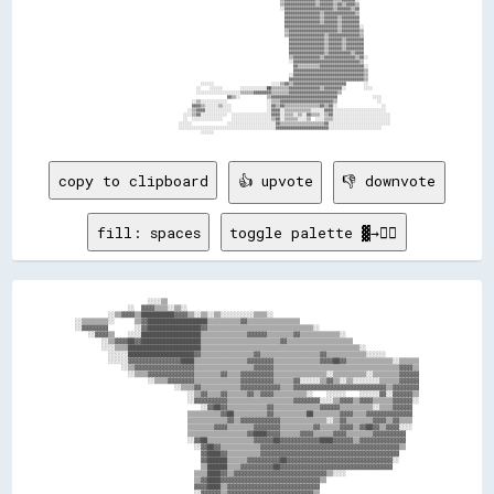
copy to clipboard
👍 upvote
👎 downvote
fill: spaces
toggle palette ▓→✊🏽
                      ░░░░▒▒                                                                            

                ░░  ▓▓▓▓▒▒▒▒░░▒▒░░                                                                      

          ░░▒▒▓▓▓▓▒▒██████████▓▓▓▓▒▒░░▒▒░░▒▒░░░░░░░░░░▒▒▒▒░░                                            

░░▒▒▒▒▒▒▒▒░░      ▒▒▓▓██████████████████▒▒▒▒▒▒▒▒▒▒▓▓▒▒▒▒▒▒▒▒▒▒▒▒▒▒▒▒                                    

░░▓▓▓▓▓▓▓▓        ░░▓▓████████████████▓▓▒▒▒▒▒▒▒▒▒▒▒▒▒▒▒▒▒▒▒▒▒▒▒▒▒▒▒▒▒▒▒▒░░                              

    ░░▓▓▓▓▒▒    ░░░░██████████████████▒▒▒▒▒▒▒▒▒▒▒▒▒▒▓▓▓▓▓▓▒▒▒▒▒▒▒▒▓▓▒▒▒▒▒▒▒▒▒▒▒▒░░                      

        ░░▒▒▓▓▓▓██▓▓██████████████████▒▒▒▒▒▒▒▒▒▒▒▒▒▒▒▒▒▒▒▒▒▒▒▒▓▓▒▒▒▒▒▒▒▒▒▒▒▒▒▒▒▒▒▒▒▒                    

        ░░░░▒▒▒▒██████████████████████▒▒▒▒▒▒▒▒▒▒▒▒▒▒▒▒▒▒▒▒▒▒▒▒▒▒▒▒▒▒▒▒▒▒▒▒▒▒▒▒▒▒▒▒▒▒▒▒░░                

          ░░░░░░████████████████████▓▓▒▒▒▒▒▒▒▒▒▒▒▒▒▒▒▒▓▓▒▒▒▒▒▒▒▒▒▒▒▒▒▒▒▒▒▒▓▓▒▒▒▒▒▒▒▒▒▒▒▒░░░░░░          

          ░░░░░░▓▓▓▓▓▓▓▓▓▓▓▓▓▓▓▓████▒▒▒▒▒▒▒▒▒▒▒▒▒▒▒▒▓▓▓▓▓▓▓▓▒▒▒▒▒▒▒▒▒▒▒▒▒▒▓▓▓▓██▓▓▒▒▒▒▒▒▒▒▒▒▒▒▒▒░░▒▒▒▒▒▒

              ░░▒▒▓▓▓▓▓▓▓▓▓▓▓▓▓▓▓▓▓▓▒▒▒▒▒▒▒▒▒▒▒▒▒▒▒▒▒▒▓▓▓▓▓▓▒▒▒▒▒▒▒▒▒▒▒▒▒▒▒▒▒▒▒▒▒▒▒▒▒▒▒▒▒▒▒▒▒▒▒▒▒▒▓▓▓▓▒▒

                ░░▒▒▒▒▓▓▓▓▓▓▓▓▓▓▓▓▓▓▒▒▒▒▒▒▒▒▓▓▒▒▒▒▓▓▓▓▓▓▓▓▓▓▒▒▒▒▒▒▒▒▒▒▒▒▒▒▒▒░░▒▒▒▒▒▒▒▒▒▒░░▒▒▒▒▒▒▒▒▓▓▓▓▓▓

                      ░░▒▒▒▒▓▓▓▓▓▓▓▓▒▒▒▒▒▒▒▒▒▒▒▒▒▒▓▓▓▓▓▓▓▓▓▓▒▒▒▒▒▒▓▓░░░░░░▒▒▓▓▒▒░░▒▒░░░░░░░░▒▒▒▒▒▒▓▓▓▓▓▓

                              ░░▒▒▒▒▓▓▒▒▒▒▒▒▒▒▒▒▒▒▓▓▓▓▓▓▓▓▓▓▓▓▒▒▒▒▓▓▓▓▓▓▓▓▓▓▓▓▓▓▓▓▓▓▓▓▓▓▓▓▓▓▓▓▒▒▓▓▓▓▓▓▓▓

                                  ░░▒▒▓▓▒▒▒▒▓▓▒▒▒▒▒▒▓▓▒▒▓▓▓▓▒▒▒▒▒▒▒▒▒▒░░    ░░░░░░    ░░░░░░▓▓░░▓▓▓▓▓▓▒▒

                                  ░░▓▓▓▓▓▓▓▓▓▓▒▒▒▒▒▒▒▒▒▒▒▒▒▒▒▒▒▒▒▒▓▓▓▓▓▓▓▓░░░░▒▒▓▓▓▓▒▒▓▓▓▓▒▒▒▒▒▒▓▓▓▓▓▓░░

                                      ░░▓▓██▓▓▒▒▒▒▒▒▒▒▒▒▒▒▓▓▒▒▒▒▒▒▒▒▒▒▒▒▒▒▓▓▓▓▓▓▒▒▒▒▒▒▒▒▒▒░░▒▒▒▒▓▓▓▓▓▓  

                                  ▒▒▒▒▒▒▒▒▒▒▓▓██▒▒▒▒▒▒▒▒▒▒▓▓▒▒▒▒▒▒▒▒▒▒██▒▒▒▒▒▒▒▒▓▓▓▓▒▒▒▒▓▓▓▓▓▓▓▓▓▓▓▓▓▓  

                                  ▒▒▒▒▒▒▒▒▒▒▒▒▓▓▒▒▓▓▓▓▓▓▓▓▓▓▓▓▒▒▒▒▒▒▒▒▒▒▒▒▒▒░░▒▒▓▓▒▒▒▒▒▒▒▒▓▓▓▓▒▒▓▓▒▒▒▒  

                                  ▒▒▒▒▒▒▒▒▓▓▓▓▒▒▒▒▒▒▒▒▓▓▓▓▓▓▓▓▒▒▒▒▒▒▒▒▒▒▓▓▒▒▒▒▒▒▓▓▓▓▒▒▓▓██▓▓▒▒▓▓▓▓░░░░  

                                  ▒▒▒▒▒▒▒▒▒▒▒▒▒▒▒▒▒▒▓▓████▓▓▓▓▒▒▒▒▒▒▓▓▓▓▒▒▒▒▒▒▓▓▓▓▒▒▒▒▒▒▒▒▓▓▓▓▓▓▓▓▓▓    

                                  ░░▓▓██▒▒▒▒▒▒▒▒▒▒▒▒▒▒▓▓▓▓▓▓██▓▓▓▓▓▓▓▓▓▓▓▓████▓▓▓▓▓▓▒▒▓▓▓▓▓▓▓▓▓▓▓▓▓▓    

                                    ░░▓▓██▓▓▒▒▒▒▒▒▒▒▒▒▒▒▓▓▓▓▓▓▓▓▓▓▓▓▓▓▓▓▓▓▓▓▓▓▓▓▓▓▓▓▓▓▓▓▓▓▓▓▓▓▓▓▓▓▒▒    

                                      ▓▓████▓▓▒▒▒▒▒▒▒▒▒▒▓▓▓▓▓▓▓▓▓▓▓▓▓▓▓▓▓▓▓▓▓▓▓▓▓▓▓▓▓▓▓▓▓▓▓▓▓▓▓▓▓▓      

                                      ▓▓██████▒▒▒▒▒▒▓▓▓▓▓▓▓▓▓▓██▓▓▓▓▓▓▓▓▓▓▓▓▓▓▓▓▓▓▓▓▓▓▓▓▓▓▓▓▓▓▓▓░░      

                                      ▒▒██████▒▒▒▒▓▓▓▓▓▓▓▓▓▓██▓▓▓▓▓▓▓▓▓▓▓▓▓▓▓▓▓▓▓▓▓▓▓▓▓▓▓▓▓▓▓▓▓▓        

                                    ▒▒▒▒████▓▓▒▒▓▓▓▓▓▓▓▓▓▓▓▓▓▓▓▓▓▓▓▓▓▓▓▓▓▓▓▓▒▒░░░░                      

                                    ▒▒▓▓████▓▓▓▓▓▓▓▓▓▓▓▓▓▓▓▓▓▓▓▓▓▓▓▓▓▓▓▓▓▓▒▒                            

                                    ▓▓▓▓████▒▒▓▓▓▓▓▓▓▓▓▓▓▓▓▓▓▓▓▓▓▓▓▓▓▓▓▓▓▓                              

                                    ░░▓▓▓▓▓▓▒▒▓▓▓▓▓▓▓▓▓▓▓▓▓▓▓▓▓▓▓▓▓▓▓▓▓▓▒▒                              
