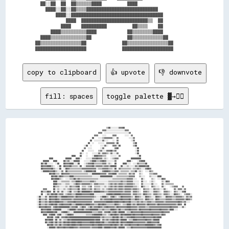
  ██░░██  ██  ██▒▒▒▒▒▒████          ████                      

    ████░░██░░██▒▒▒▒████████████████████████████              

        ████░░████████████████████████████████████            

            ████  ██████████████████████████▒▒  ██            

          ████    ██████████          ██▒▒▒▒    ██            

      ████▒▒▒▒▒▒▒▒▒▒████            ██▒▒▒▒▒▒▒▒████            

  ████▒▒▒▒▒▒▒▒▒▒▒▒▒▒██              ██▒▒▒▒▒▒▒▒▒▒▒▒██          

██▒▒▒▒▒▒▒▒▒▒▒▒▒▒▒▒██              ██▒▒▒▒▒▒▒▒▒▒▒▒▒▒▒▒██        

copy to clipboard
👍 upvote
👎 downvote
fill: spaces
toggle palette ▓→✊🏽
                                                                    ▒▒██░░░░░░░░▓▓▓▓██                                                                  

                                                                ▓▓▓▓░░░░░░░░░░░░░░░░░░▓▓▓▓                                                              

                                                            ▓▓▓▓  ░░░░░░░░░░░░░░░░░░░░░░░░▓▓                                                            

                                                        ▓▓▓▓    ░░░░      ▓▓▓▓        ░░░░  ▓▓                                                          

                                                      ██    ░░░░▒▒▓▓▓▓▓▓▓▓░░  ▓▓          ░░░░▓▓                                                        

                                                    ██  ░░░░░░░░▓▓░░░░    ░░  ▓▓            ░░▓▓                                                        

                                                  ██  ░░    ░░░░░░  ▓▓▓▓▓▓▓▓░░██              ▒▒██                                                      

                                              ░░██  ░░        ░░░░▓▓░░    ▓▓▓▓░░██            ▒▒██                                                      

                                              ▓▓  ░░░░        ░░▓▓          ▓▓██                ░░██                                                    

                                            ██    ░░░░░░    ▒▒▓▓░░░░▓▓▓▓██▒▒▓▓                  ░░██                                                    

                                          ▓▓░░  ░░    ░░░░░░▓▓░░▓▓▓▓▒▒░░▓▓░░░░▓▓                ░░██                                                    

                                  ████    ██    ░░    ░░████▓▓▓▓▒▒▒▒    ░░░░░░  ▓▓                ░░██                                                  

            ████            ██████    ████░░    ░░░░░░▓▓▓▓██▓▓▓▓░░▒▒░░  ░░▒▒▓▓▓▓            ██████████                                                  

      ██████    ████      ██▒▒▓▓░░░░██████    ░░░░░░▒▒████▒▒▒▒▓▓██▓▓░░░░░░░░▓▓          ████░░    ░░▓▓████                                              

    ██▒▒██░░░░░░  ░░██    ██▓▓▓▓████░░░░██    ░░▒▒▓▓▓▓██▒▒▒▒▒▒▒▒▓▓▓▓░░▒▒░░  ██      ████░░░░  ░░░░▓▓▒▒▒▒▒▒██                                            

    ██▓▓▓▓████▒▒░░  ░░██  ██▓▓▓▓██▒▒▒▒▒▒░░██  ░░▓▓▓▓▓▓██▒▒▓▓▓▓▓▓▒▒▓▓▓▓▒▒██████    ██░░░░▒▒░░░░░░▓▓▒▒██████▓▓██                                          

    ██▓▓▓▓▓▓▓▓██▒▒░░░░██  ░░██▓▓▒▒▒▒▒▒▒▒▒▒▒▒▓▓▓▓▓▓▓▓▓▓▓▓▓▓░░▒▒▒▒▓▓▓▓▓▓▒▒▒▒░░██  ▓▓▒▒▒▒▒▒▒▒▒▒░░▒▒▒▒▓▓▒▒░░░░▓▓██▓▓                                        

    ░░██████▓▓▓▓██▒▒░░░░▓▓  ██▒▒▒▒▒▒▒▒▒▒▒▒▒▒░░▒▒██████▓▓██    ░░▓▓████▓▓▒▒▒▒▓▓▓▓░░▒▒▒▒▒▒▒▒░░▒▒▒▒██░░▒▒░░  ░░░░▓▓▒▒                                      

            ██▓▓██▒▒▒▒░░██▓▓▓▓▓▓▒▒▒▒▒▒▒▒▒▒▒▒▒▒▒▒▒▒░░░░████████▓▓▓▓▓▓░░▓▓▓▓████░░▒▒▒▒▒▒▒▒░░▓▓▒▒▓▓    ▒▒░░      ▒▒▒▒▓▓▓▓                                  

              ██▓▓██▒▒██▓▓▒▒▒▒▒▒████▒▒▒▒▒▒▒▒▒▒▒▒▒▒▒▒▒▒░░░░░░░░████████████░░░░▒▒▒▒▒▒▒▒▒▒▒▒▓▓▓▓▓▓    ▒▒░░░░    ▒▒░░░░░░████                              

              ██▓▓████▒▒░░  ░░░░▒▒▒▒██▒▒▓▓▒▒▒▒▒▒▒▒▒▒▒▒▒▒▒▒▒▒░░░░░░░░░░░░░░▒▒▒▒▒▒▒▒▒▒▒▒▒▒▓▓▓▓▓▓░░░░    ▓▓░░      ▒▒░░  ░░░░██▓▓                          

                ████░░░░▒▒▒▒▒▒▒▒░░▒▒▒▒████▓▓▒▒▒▒▒▒▒▒▓▓▓▓▒▒░░░░░░░░░░░░▒▒▒▒▒▒▒▒▒▒▒▒▓▓▒▒▒▒▓▓▓▓▓▓░░░░░░  ▓▓░░░░  ░░▒▒░░      ▒▒░░██▓▓                      

                ████▒▒▒▒░░░░▒▒▒▒░░░░▒▒██▓▓▒▒▓▓▓▓▓▓▓▓▒▒░░▓▓▓▓▒▒▒▒▒▒░░░░▒▒▓▓▒▒▓▓▒▒▓▓▓▓▒▒▒▒▓▓▓▓▓▓▒▒░░░░  ▓▓░░░░░░░░▓▓░░░░    ▓▓░░▒▒▒▒▒▒▒▒                  

                ██▒▒▒▒░░░░░░▒▒░░▓▓▒▒▒▒▓▓██  ▒▒▒▒░░▒▒▓▓  ▒▒▒▒▒▒░░░░▒▒░░▒▒▓▓▒▒▓▓▒▒▓▓▓▓▒▒▓▓▓▓▓▓▓▓▒▒▒▒░░  ██▒▒░░░░  ▓▓▒▒░░░░  ▓▓░░    ░░▒▒▓▓▓▓    ▓▓        

      ▓▓▓▓      ██░░▒▒░░░░▒▒░░▒▒▓▓▒▒▒▒▒▒██░░▓▓▓▓▒▒▒▒▓▓░░▓▓▒▒▒▒░░▒▒░░▒▒▓▓▓▓▒▒▓▓▒▒▓▓▓▓▒▒▓▓▓▓▓▓▒▒▓▓▓▓▒▒░░  ▓▓▒▒▒▒░░░░▓▓▒▒▒▒░░░░▓▓░░      ▓▓░░▓▓▓▓░░▓▓      

    ██▒▒▒▒██▓▓  ██░░▓▓░░▓▓░░░░▒▒██░░▒▒▒▒██▒▒████████▓▓▒▒██████▓▓▓▓▒▒▒▒▓▓▓▓▓▓▓▓▓▓▓▓▓▓▒▒▓▓▓▓▓▓░░▓▓▓▓▒▒░░  ▓▓▓▓▒▒░░░░▓▓▓▓▒▒░░  ▓▓▓▓▒▒░░  ▓▓▒▒░░░░▓▓██      

    ██  ░░▓▓▒▒██▓▓██▒▒▓▓▓▓░░▒▒▓▓▓▓▒▒▒▒██████▓▓▓▓▓▓▓▓████░░░░░░░░░░░░▓▓████▓▓██████▓▓▓▓▓▓▓▓▓▓░░▓▓▓▓▒▒▒▒░░██▓▓▒▒▒▒░░▓▓▓▓▒▒▒▒░░▓▓▓▓▒▒░░░░██▓▓▒▒░░  ▒▒▓▓▓▓░░

░░██░░░░▓▓░░██▓▓▓▓██▒▒▒▒██████▓▓▓▓▓▓▒▒██▓▓▓▓▓▓▓▓▓▓▓▓▓▓▓▓▒▒░░░░▒▒████▒▒░░▓▓██▒▒░░▒▒██▓▓▓▓▓▓▓▓▒▒░░██▓▓▒▒░░░░██▓▓▒▒░░░░██▓▓▒▒░░░░██▓▓▓▓▒▒▒▒▓▓▓▓▓▓▒▒░░▓▓▒▒▓▓

░░██▒▒▒▒▓▓░░██▓▓▓▓██▓▓▒▒▓▓▓▓▓▓▓▓▓▓▒▒▓▓▓▓▓▓▓▓▓▓▓▓▓▓▓▓▓▓▒▒░░░░░░▓▓▒▒▓▓▓▓▓▓██▓▓▓▓▓▓▓▓██▓▓▓▓▓▓██▒▒▒▒██▓▓▒▒▒▒░░██▓▓▒▒▒▒░░██▓▓▒▒▒▒▒▒▓▓▓▓▓▓▒▒▒▒▓▓▓▓▓▓▓▓▒▒██▓▓▒▒

░░██▒▒▒▒▓▓▒▒██▓▓▓▓████▓▓▓▓▒▒▒▒▓▓▓▓▓▓██▓▓▓▓▓▓▓▓▓▓▓▓▓▓▓▓░░▓▓▓▓▓▓▓▓▓▓▓▓██████▓▓████▓▓▓▓██▓▓▓▓██▒▒▒▒▒▒▓▓▒▒▓▓▒▒▒▒▓▓▓▓▒▒▒▒▓▓▓▓▓▓▓▓▒▒▓▓▓▓▓▓▓▓▓▓▓▓██▓▓▒▒▓▓░░░░  

░░██▒▒▒▒▓▓▒▒▓▓██▓▓██▒▒▓▓██▓▓▓▓▓▓██▒▒▒▒██████▓▓▓▓████▓▓▓▓▒▒▒▒██▓▓██▓▓▒▒▒▒▒▒▒▒██▓▓▒▒░░▒▒▒▒████▒▒▓▓▒▒██▓▓▓▓▓▓▒▒██▓▓▓▓▓▓▒▒██▓▓▓▓▓▓▓▓▓▓▓▓▓▓▓▓▒▒██▓▓  ██      

░░██▓▓▓▓██▓▓▓▓░░▓▓██▓▓██████████▒▒▓▓▓▓██░░▒▒██▓▓░░▒▒██▒▒▓▓▓▓██▓▓▒▒▓▓██▓▓▓▓▓▓▒▒██▓▓▓▓▓▓▓▓████▓▓▓▓▓▓▒▒▓▓▓▓▓▓▒▒▒▒▓▓▓▓▓▓▓▓▓▓▓▓▓▓▓▓▓▓▓▓██▓▓▓▓▓▓░░░░▓▓░░      

    ██▓▓▓▓████▒▒▓▓██████░░░░░░▒▒██████▒▒▓▓▓▓██▒▒▓▓▓▓████████▒▒▒▒▓▓▒▒▒▒▒▒████▓▓▒▒██▒▒▒▒▓▓▓▓██▓▓▓▓▓▓▒▒██▓▓▓▓▓▓▓▓██▓▓▓▓▓▓▓▓██▓▓▓▓▓▓▒▒████░░░░              

    ██▓▓▓▓██████▓▓██░░░░▓▓████▒▒░░░░██████████████████▒▒▒▒▒▒▓▓▓▓░░▓▓▓▓██▒▒▓▓██▒▒██████░░▒▒▒▒██▓▓▓▓▓▓▓▓██▓▓▓▓▓▓▓▓▓▓▓▓▓▓▓▓▓▓██▓▓▓▓▓▓                      

      ████░░▓▓████░░▓▓██░░░░▒▒████▓▓░░░░░░░░░░░░▒▒▒▒▒▒▓▓████████▒▒▒▒░░▒▒██▓▓██▓▓▒▒██▓▓██████▓▓██▓▓▓▓▓▓██▓▓▓▓▓▓▓▓██▓▓▓▓▓▓▒▒██▓▓                          

          ██▓▓██░░▓▓██░░▓▓▓▓██▓▓██████████████████████████████▒▒▓▓▒▒▒▒▒▒▒▒██▓▓██▒▒██▒▒▒▒▓▓▓▓████▓▓▓▓▓▓▓▓██▓▓▓▓▓▓▓▓██▓▓████                              

        ██▓▓████░░██░░▓▓░░▒▒▒▒██▓▓██████████████████████▓▓████░░▓▓▒▒▓▓▒▒▓▓██▓▓██▒▒██████░░▒▒▒▒████▓▓▓▓▓▓▓▓██▓▓▓▓▒▒██████                                

        ██▒▒▓▓██▒▒██▒▒▓▓▒▒██▓▓██▓▓████▓▓████▓▓▓▓▓▓▓▓████▓▓████▓▓██▒▒▒▒▓▓▓▓██▓▓██▒▒██▓▓▓▓██████▓▓▓▓▓▓▓▓▓▓▓▓▒▒████▓▓▓▓▓▓██                                

          ██▓▓██▒▒▓▓▒▒██▒▒▓▓▓▓██▓▓████▓▓▓▓██▓▓▓▓▓▓▓▓▓▓██▓▓▓▓████▓▓▓▓▓▓▓▓██▓▓██▓▓▒▒██▒▒▓▓▓▓██▓▓▓▓▓▓██▓▓▓▓▓▓████████▓▓▒▒▓▓██                              

          ░░██████▒▒██▓▓▓▓██▓▓▓▓████▓▓▓▓▒▒▓▓▓▓▓▓▓▓▓▓▒▒▓▓▓▓▓▓████▒▒██████▓▓▓▓██▒▒██████░░▒▒▒▒██▓▓▓▓▓▓▓▓▓▓▓▓▓▓██████████████                              
