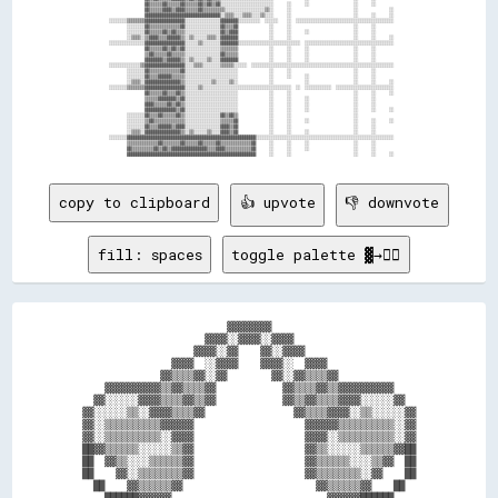
                  ▓▓▒▒▒▒▒▒▓▓▒▒▒▒▒▒▓▓▒▒▒▒▒▒▓▓▒▒▓▓▒▒▓▓░░░░░░░░░░░░░░░░░░░░░░░░      ░░      ░░                    ░░      ░░        

                  ▓▓▒▒▒▒▒▒▓▓▓▓▒▒▓▓▓▓▒▒▒▒▒▒▓▓▒▒▒▒▒▒▒▒▒▒░░░░░░░░░░░░░░░░░░▒▒░░      ░░                            ░░              ░░

                  ▓▓▓▓▓▓▓▓▓▓▓▓▓▓▓▓▓▓▓▓▓▓▓▓▓▓▓▓▓▓▓▓▓▓░░▒▒▒▒░░░░▒▒▒▒░░░░▒▒░░░░      ░░                            ░░      ░░      ░░

  ░░░░░░░░▒▒▒▒▒▒▒▒▓▓▓▓▓▓▓▓▓▓▓▓▓▓▓▓▓▓░░░░░░░░░░░░░░░░▓▓▓▓▓▓▓▓░░░░░░░░░░  ░░░░░░    ░░  ░░░░░░░░░░░░░░░░░░░░░░░░░░░░░░░░░░░░░░░░░░░░

          ░░░░░░░░▓▓▒▒▒▒▒▒▒▒▒▒▒▒▒▒▓▓░░░░░░░░░░░░░░░░▓▓▒▒▒▒▓▓              ░░      ░░                            ░░      ░░        

          ░░░░░░░░▓▓▒▒▒▒▒▒▓▓▒▒▓▓▒▒▒▒░░░░░░░░░░░░░░░░▓▓▒▒▓▓▓▓              ░░      ░░      ░░                    ░░      ░░        

          ░░▒▒▒▒░░▒▒▓▓▓▓▒▒▒▒▓▓▓▓▓▓▒▒░░▒▒░░░░░░▒▒▒▒░░▓▓▓▓▓▓▓▓              ░░      ░░                            ░░      ░░      ░░

  ░░░░░░░░░░░░░░░░▓▓▓▓▓▓▓▓▓▓▓▓▓▓▓▓▓▓░░░░░░▒▒░░░░░░░░▓▓▓▓▓▓▓▓░░░░░░░░░░░░░░░░░░░░░░░░░░░░  ░░░░░░░░░░░░░░░░░░░░░░░░░░░░░░░░░░░░░░░░

                  ▓▓▒▒▒▒▒▒▓▓▒▒▓▓▒▒▓▓░░░░░░░░░░░░░░░░▒▒▒▒▒▒▒▒              ░░      ░░      ░░                    ░░      ░░        

                  ▒▒▓▓▒▒▒▒▒▒▓▓▒▒▒▒▒▒░░░░░░░░░░░░░░░░▓▓▒▒▒▒▒▒              ░░      ░░      ░░                    ░░      ░░        

                  ▓▓▓▓▓▓▓▓▒▒▓▓▓▓▓▓▒▒░░▒▒░░░░░░▒▒░░░░▓▓▓▓▓▓▓▓              ░░      ░░      ░░                    ░░      ░░        

  ░░░░░░░░░░░░░░▒▒▓▓▓▓▓▓▓▓▓▓▓▓▓▓▓▓▓▓░░░░▒▒▒▒░░░░░░░░▒▒▒▒▒▒░░░░░░  ░░░░░░░░░░░░░░░░░░░░░░░░░░░░░░░░░░░░░░░░░░░░░░░░░░░░░░░░░░░░░░░░

          ░░░░░░░░▓▓▒▒▒▒▒▒▒▒▒▒▒▒▒▒▓▓░░░░░░░░░░░░░░░░░░░░░░░░              ░░      ░░                            ░░      ░░        

          ░░░░░░░░▓▓▒▒▒▒▓▓▓▓▓▓▒▒▒▒▒▒░░░░░░░░░░░░░░░░░░░░░░░░              ░░      ░░      ░░                    ░░      ░░        

          ░░▒▒▒▒░░▓▓▓▓▓▓▓▓▓▓▓▓▓▓▓▓▒▒░░░░░░░░░░░░▒▒░░░░░░▒▒░░              ░░              ░░                    ░░      ░░      ░░

  ░░░░░░░░▒▒▒▒▒▒▒▒▓▓▓▓▓▓▓▓▓▓▓▓▓▓▓▓▓▓░░░░░░▒▒░░░░░░░░░░░░░░░░░░░░░░░░░░░░░░░░░░░░░░░░  ░░  ░░░░░░░░░░░░  ░░░░░░░░░░░░░░░░░░░░░░░░░░

                  ▓▓▒▒▒▒▒▒▓▓▒▒▒▒▓▓▒▒░░░░░░░░░░░░░░░░░░░░░░░░              ░░      ░░                            ░░      ░░      ░░

                  ▒▒▒▒▒▒▓▓▓▓▓▓▓▓▒▒▓▓░░░░░░░░░░░░░░░░░░░░░░░░              ░░      ░░      ░░                    ░░      ░░        

                  ▓▓▓▓▒▒▒▒▒▒▓▓▒▒▓▓▒▒░░░░░░░░░░░░░░░░░░░░░░░░              ░░      ░░      ░░                    ░░      ░░        

                  ▓▓▓▓▓▓▓▓▓▓▓▓▓▓▒▒▓▓░░░░░░░░░░░░░░░░░░░░░░░░              ░░      ░░      ░░                    ░░      ░░      ░░

          ░░░░░░░░▓▓▒▒▒▒▓▓▒▒▒▒▒▒▓▓▒▒░░░░░░░░░░░░░░░░▓▓▒▒▓▓▒▒              ░░      ░░                            ░░                

          ░░░░░░░░▒▒▓▓▒▒▒▒▒▒▒▒▒▒▒▒▒▒░░░░░░░░░░░░░░░░▒▒▒▒▒▒▓▓              ░░      ░░      ░░                    ░░      ░░      ░░

          ░░░░░░░░▓▓▒▒▒▒▓▓▓▓▓▓▒▒▓▓▓▓░░░░░░░░░░░░░░░░▓▓▓▓▒▒▓▓              ░░      ░░                            ░░      ░░        

          ░░▒▒▒▒░░▓▓▓▓▓▓▓▓▓▓▓▓▓▓▓▓▒▒░░▒▒░░░░░░▒▒░░░░▓▓▓▓▒▒▓▓              ░░      ░░      ░░                    ░░      ░░        

  ░░░░░░░░▓▓▓▓▓▓▓▓▓▓▓▓▓▓▓▓▓▓▓▓▓▓▓▓▓▓▓▓▓▓▓▓▓▓▓▓▓▓▓▓▓▓▓▓▓▓▓▓▓▓▓▓▓▓▓▓▓▓░░░░░░░░░░░░░░░░░░░░░░░░░░░░░░░░░░░░░░░░░░░░░░░░░░░░░░░░░░░░░░

          ▒▒▒▒▒▒▒▒▒▒▒▒▒▒▓▓▒▒▒▒▒▒▒▒▓▓▒▒▒▒▒▒▓▓▒▒▒▒▒▒▓▓▒▒▒▒▒▒▒▒▒▒▒▒▒▒▓▓      ░░      ░░      ░░                    ░░      ░░        

          ▓▓▒▒▒▒▒▒▒▒▒▒▓▓▒▒▓▓▒▒▓▓▓▓▓▓▓▓▓▓▓▓▓▓▓▓▒▒▒▒▓▓▓▓▒▒▒▒▒▒▒▒▒▒▒▒▓▓      ░░      ░░      ░░                    ░░      ░░        

copy to clipboard
👍 upvote
👎 downvote
fill: spaces
toggle palette ▓→✊🏽
                          ▓▓▓▓▓▓▓▓                          

                      ▓▓▓▓░░▓▓▓▓░░▓▓▓▓                      

                    ▓▓▓▓░░▓▓    ▓▓░░▓▓▓▓                    

                ▓▓▓▓  ░░▓▓▓▓    ▓▓▓▓░░  ▓▓▓▓                

              ▓▓▒▒▒▒▓▓░░▓▓        ▓▓░░▓▓▒▒▒▒▓▓              

    ▓▓▓▓▓▓▓▓▓▓▒▒▓▓▒▒▒▒▓▓            ▓▓▒▒▒▒▓▓▒▒▓▓▓▓▓▓▓▓▓▓    

  ▓▓░░░░░░▓▓▓▓▒▒▒▒▓▓▒▒▓▓            ▓▓▒▒▓▓▒▒▒▒▓▓▓▓░░░░░░▓▓  

▓▓░░░░░░▒▒░░▓▓▓▓▒▒▒▒▓▓                ▓▓▒▒▒▒▓▓▓▓░░▒▒░░░░░░▓▓

▓▓░░▒▒▒▒▒▒▒▒▒▒▓▓▓▓▓▓                    ▓▓▓▓▓▓▒▒▒▒▒▒▒▒▒▒░░▓▓

▓▓░░▒▒▒▒▒▒▒▒▒▒░░▓▓▓▓                    ▓▓▓▓░░▒▒▒▒▒▒▒▒▒▒░░▓▓

██▓▓▒▒▒▒▒▒░░░░░░▒▒▓▓                    ▓▓▒▒░░░░░░▒▒▒▒▒▒▓▓██

██  ▓▓▒▒░░░░▒▒▒▒▒▒▓▓                    ▓▓▒▒▒▒▒▒░░░░▒▒▓▓  ██

██    ▓▓░░▒▒▒▒▒▒▒▒▓▓                    ▓▓▒▒▒▒▒▒▒▒░░▓▓    ██

  ██    ▓▓▒▒▒▒▒▒▓▓                        ▓▓▒▒▒▒▒▒▓▓    ██  
