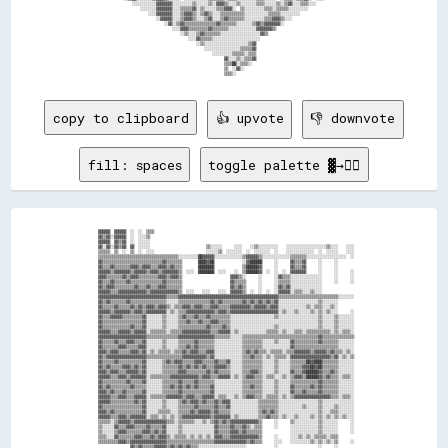
                          ░░░░░░░░░░░░▓▓▓▓▓▓▓▓░░░░░░░░░░▒▒░░░░░░▒▒░░▓▓▓▓▒▒░░░░▒▒░░░░░░░░▒▒▒▒░░░░░░▒▒░░▒▒▓▓░░░░▒▒▒▒░░░░                          

                              ░░░░░░░░▓▓▓▓▓▓▓▓░░░░▒▒▒▒▒▒▓▓░░▒▒░░░░░░▒▒▒▒▓▓▓▓░░  ▒▒░░░░░░░░░░▒▒▒▒░░▒▒▒▒▒▒░░░░░░░░░░                              

                                  ░░░░▓▓▓▓▓▓▓▓░░░░▒▒▓▓▓▓▒▒░░▒▒▓▓▒▒░░░░▒▒▒▒▒▒▒▒▒▒▒▒░░░░░░░░░░░░▒▒▒▒▒▒░░░░░░░░░░                                  

                                      ░░▓▓▓▓▓▓░░░░▒▒▓▓▓▓▒▒░░░░▒▒▓▓░░░░▒▒▓▓▒▒▒▒▒▒▒▒░░░░░░░░░░▒▒▒▒▓▓▓▓▒▒░░░░                                      

                                          ░░▓▓░░▒▒▓▓▒▒▒▒▒▒▒▒▒▒▒▒▒▒▒▒▓▓▒▒▒▒▒▒▒▒░░░░░░░░▒▒▓▓▒▒▓▓▓▓▓▓▓▓░░                                          

                                              ░░░░▓▓▓▓▒▒▒▒▒▒▒▒▒▒▓▓▒▒▒▒▒▒▒▒░░░░░░░░░░░░░░▓▓▓▓▓▓▓▓▒▒                                              

                                                  ░░▒▒░░░░▒▒▓▓▒▒▒▒▒▒▒▒░░░░░░░░░░░░░░░░░░░░▓▓▒▒                                                  

                                                      ░░░░▓▓▒▒▒▒▒▒░░░░░░░░░░░░░░░░░░░░░░░░                                                      

                                                          ░░▒▒░░░░░░░░░░░░░░░░░░░░░░▒▒▓▓                                                        

                                                              ░░░░░░░░░░░░░░░░░░▒▒▒▒▒▒▓▓                                                        

                                                                  ░░░░░░░░░░▒▒▒▒▒▒░░▒▒▒▒                                                        

                                                                        ▓▓░░░░▒▒░░▒▒▒▒▓▓                                                        

                                                                        ▒▒▒▒██░░▒▒▒▒░░                                                          

                                                                        ▒▒  ░░▓▓░░                                                              

copy to clipboard
👍 upvote
👎 downvote
fill: spaces
toggle palette ▓→✊🏽
  ▓▓▓▓▓▓  ▓▓▓▓▓▓  ░░  ░░  ▒▒▒▒                                                                                                    

  ▓▓▒▒▓▓░░▓▓▓▓▓▓  ░░  ░░░░▒▒                                                                                                      

  ▓▓▓▓▓▓  ▓▓▒▒▓▓  ░░  ░░░░░░                                                                                                      

  ▓▓░░▓▓░░▓▓▒▒▓▓  ▓▓  ░░░░░░                            ▒▒░░░░░░      ░░░░    ░░▒▒░░░░░░░░░░    ░░░░░░░░░░░░░░░░░░░░▒▒░░░░    ░░░░

  ▒▒▒▒▒▒  ▒▒  ░░  ▒▒  ░░  ░░░░                          ░░░░░░▒▒  ░░░░░░░░  ░░  ░░░░░░░░  ░░    ░░░░░░░░░░░░░░  ░░  ░░░░░░    ░░░░

  ▒▒▒▒▒▒▒▒▒▒▒▒▒▒▒▒▒▒▒▒▒▒▒▒▒▒▒▒▒▒▒▒▒▒▒▒▒▒▒▒░░░░░░░░░░██▓▓▓▓▓▓░░░░░░░░░░░░░░▒▒▓▓▓▓▓▓▒▒░░░░░░░░░░░░░░▒▒▒▒▒▒▒▒░░░░░░░░░░░░░░░░░░░░  ░░

  ▓▓▒▒▒▒▒▒▒▒▒▒▒▒▒▒▒▒▒▒▒▒▒▒▒▒▒▒▒▒▒▒▓▓▒▒▒▒▒▒▒▒        ████▓▓██              ░░▓▓██████      ░░      ▓▓▒▒▒▒▓▓      ░░      ░░        

  ▓▓▒▒▒▒▓▓▒▒▒▒▒▒▒▒▓▓▓▓▒▒▓▓▓▓▒▒▒▒▓▓▓▓▒▒▓▓▒▒▒▒        ████████              ▒▒██████▓▓      ░░      ▓▓▒▒▒▒▓▓      ░░      ░░        

  ▓▓▓▓▓▓▒▒▓▓▓▓▓▓▓▓▒▒▓▓▓▓▓▓▒▒▓▓▓▓▒▒▓▓▓▓▓▓▓▓▒▒  ░░░░  ████████  ░░░░    ░░  ▒▒██████▓▓  ░░  ░░  ░░  ▓▓▓▓▓▓▓▓      ░░      ░░      ░░

  ▓▓▓▓▒▒▒▒▒▒▒▒▓▓▒▒▓▓▓▓▒▒▒▒▒▒▒▒▒▒▓▓▓▓▒▒▓▓▓▓▒▒                        ▓▓▓▓▒▒░░      ░░      ░░▓▓▒▒▒▒░░░░░░░░░░░░░░░░      ░░      ░░

  ▓▓▒▒▒▒▓▓▒▒▒▒▒▒▓▓▒▒▒▒▒▒▒▒▒▒▒▒▒▒▒▒▓▓▒▒▒▒▒▒▒▒                        ▓▓▒▒▒▒▒▒      ░░      ░░▒▒▒▒▒▒░░░░░░░░░░░░░░░░      ░░      ░░

  ▓▓▒▒▓▓▓▓▒▒▒▒▒▒▒▒▒▒▓▓▒▒▒▒▓▓▒▒▒▒▓▓▓▓▒▒▒▒▒▒▒▒                        ▓▓▒▒▓▓▒▒      ░░      ░░▓▓▒▒▓▓░░░░░░░░░░░░░░░░                

  ▓▓▓▓▓▓▒▒▒▒▓▓▓▓▓▓▓▓▓▓▓▓▓▓▒▒▓▓▓▓▓▓▓▓▓▓▓▓▓▓▒▒  ░░░░    ░░░░    ░░░░  ▓▓▓▓▓▓▒▒  ░░  ░░  ░░  ░░▓▓▓▓▓▓░░▒▒▒▒░░░░▒▒░░░░                

  ▓▓▓▓▓▓▓▓▓▓▓▓▓▓▓▓▓▓▓▓▓▓▓▓▓▓▓▓▓▓▓▓▓▓▒▒▒▒▒▒▓▓▓▓▓▓▓▓▓▓▓▓▓▓▓▓▓▓▓▓▓▓▓▓▓▓▓▓▓▓▓▓▓▓▓▓▓▓▓▓▓▓▓▓▓▓▓▓▓▓▒▒▒▒▒▒▒▒▒▒▒▒▒▒▒▒▒▒▒▒▒▒▒▒▒▒▒▒▒▒░░░░░░░░

  ▓▓▒▒▓▓▒▒▒▒▒▒▒▒▓▓▒▒▒▒▒▒▒▒▒▒▒▒▒▒▒▒▒▒░░░░░░▒▒▒▒▒▒▒▒▒▒▒▒▒▒▒▒▓▓▒▒▓▓▒▒▒▒▒▒▒▒▒▒▓▓▒▒▓▓▒▒▓▓▒▒▓▓▒▒▓▓░░░░░░░░░░░░░░░░░░░░▒▒░░░░░░░░        

  ▓▓▒▒▒▒▒▒▓▓▒▒▒▒▒▒▓▓▒▒▓▓▒▒▓▓▓▓▒▒▓▓▓▓▒▒░░▒▒▒▒▓▓▓▓▒▒▓▓▓▓▒▒▒▒▓▓▓▓▒▒▒▒▒▒▓▓▓▓▓▓▓▓▓▓▒▒▓▓▓▓▓▓▒▒▓▓▓▓░░░░░░░░░░░░░░▒▒░░▒▒▒▒░░░░▒▒░░        

  ▓▓▓▓▓▓▒▒▓▓▓▓▓▓▓▓▒▒▓▓▓▓▒▒▓▓▓▓▓▓▓▓▓▓░░▒▒░░▒▒▒▒▓▓▓▓▓▓▓▓▓▓▓▓▓▓▒▒▓▓▓▓▒▒▓▓▓▓▓▓▓▓▓▓▓▓▓▓▓▓▓▓▓▓▓▓▓▓░░▒▒░░░░▒▒░░░░░░▒▒░░▒▒░░▒▒░░░░      ░░

  ▓▓▒▒▒▒▓▓▓▓▓▓▒▒▒▒▒▒▒▒▒▒▓▓░░░░░░░░▒▒░░░░░░▒▒▓▓▒▒▒▒▓▓▒▒▒▒▓▓▒▒▒▒▒▒▒▒▒▒░░░░░░░░░░░░░░░░░░░░░░▒▒░░░░░░░░░░░░░░░░░░░░▒▒░░░░░░▒▒░░░░░░░░

  ▓▓▒▒▒▒▒▒▒▒▒▒▒▒▒▒▒▒▒▒▒▒▓▓░░░░░░░░▒▒░░░░░░▒▒▒▒▓▓▒▒▒▒▓▓▒▒▒▒▓▓▓▓▒▒▒▒▒▒░░░░░░░░░░░░░░░░░░░░░░░░░░░░░░░░░░░░░░░░░░░░▒▒░░░░░░▒▒░░░░░░░░

  ▓▓▒▒▒▒▒▒▒▒▒▒▒▒▒▒▓▓▒▒▒▒▓▓░░░░░░░░▒▒░░░░░░▒▒▒▒▒▒▒▒▒▒▒▒▒▒▓▓▒▒▒▒▒▒▓▓▒▒░░░░░░░░░░░░░░░░░░░░░░▒▒░░░░░░░░░░░░░░░░░░░░▒▒░░░░░░▒▒░░░░░░░░

  ▓▓▓▓▓▓▒▒▒▒▓▓▓▓▓▓▒▒▓▓▓▓▓▓░░▒▒▒▒▒▒▒▒░░▒▒▒▒▒▒▓▓▓▓▓▓▓▓▓▓▓▓▓▓▒▒▒▒▓▓▓▓▓▓░░▒▒░░░░░░░░░░░░░░▒▒▒▒▒▒░░▒▒░░░░▒▒▒▒░░▒▒▒▒▒▒▒▒▒▒▒▒░░▒▒░░▒▒▒▒░░

  ▓▓▓▓▓▓▓▓▓▓▓▓▓▓▓▓▓▓▓▓▓▓▓▓▒▒▒▒▒▒▒▒▒▒▒▒▒▒▒▒▓▓▓▓▓▓▓▓▓▓▓▓▓▓▓▓▓▓▒▒▒▒▒▒▒▒░░░░░░▒▒▒▒▒▒▒▒▒▒▒▒▒▒▒▒▒▒▒▒▒▒▒▒▒▒▒▒▒▒▒▒▒▒▒▒▒▒▓▓▒▒▒▒▒▒▒▒▒▒▒▒▒▒▒▒

  ▓▓▒▒▒▒▒▒▓▓▒▒▒▒▓▓▓▓▒▒▒▒▓▓░░░░░░░░▒▒░░░░░░▒▒▒▒▒▒▒▒▓▓▒▒▒▒▒▒▒▒░░░░░░░░░░░░░░▒▒▒▒▒▒▒▒▒▒░░░░░░▒▒░░░░░░▓▓▒▒▒▒▒▒▒▒▒▒▒▒▓▓▒▒▒▒▒▒▒▒░░░░░░░░

  ▓▓▒▒▒▒▒▒▒▒▓▓▓▓▒▒▒▒▒▒▓▓▓▓░░░░░░░░▒▒░░░░░░▒▒▒▒▓▓▒▒▓▓▒▒▒▒▒▒▒▒░░░░░░░░░░░░░░▒▒▒▒▒▒▒▒▒▒░░░░░░░░░░░░░░▓▓▒▒▒▒▒▒▒▒▒▒▒▒▒▒▒▒▒▒▒▒▒▒░░░░░░░░

  ▓▓▓▓▒▒▓▓▓▓▒▒▒▒▒▒▓▓▓▓▒▒▓▓░░▒▒░░▒▒▒▒▒▒░░▒▒▒▒▓▓▒▒▓▓▓▓▒▒▒▒▓▓▓▓░░░░░░░░░░░░░░▒▒▓▓▒▒▓▓▒▒▒▒░░▒▒▒▒▒▒░░▒▒▒▒▓▓▓▓▓▓▓▓▒▒▓▓▓▓▓▓▒▒▓▓▒▒▒▒░░▒▒░░

  ▓▓▒▒▓▓▓▓▓▓▓▓▓▓▓▓▓▓▓▓▓▓▓▓▒▒▒▒▒▒▒▒▒▒▒▒▒▒▒▒▒▒▓▓▓▓▓▓▓▓▓▓▓▓▒▒▓▓░░░░░░░░░░░░░░▒▒▒▒▓▓▒▒▒▒░░▒▒░░▒▒▒▒▒▒░░▓▓▓▓▓▓▓▓▓▓▓▓▓▓▓▓▓▓▓▓▒▒▓▓░░▒▒░░▒▒

  ▓▓▒▒▒▒▒▒▓▓▒▒▒▒▒▒▒▒▒▒▒▒▓▓░░░░░░░░▒▒▓▓▒▒▓▓▓▓▒▒▒▒▒▒▓▓▓▓▒▒▒▒▒▒▓▓▒▒▒▒▓▓░░░░░░▒▒▒▒▒▒▒▒▒▒░░░░░░▒▒░░░░░░▒▒▒▒▒▒▒▒██▓▓████▒▒▒▒▒▒▒▒░░░░░░░░

  ▓▓▒▒▓▓▒▒▒▒▒▒▓▓▓▓▒▒▓▓▒▒▓▓░░░░░░░░▒▒▒▒▒▒▒▒▓▓▒▒▓▓▒▒▓▓▒▒▓▓▒▒▒▒▓▓▓▓▓▓▒▒░░░░░░▒▒▒▒▒▒▒▒▒▒░░░░░░▒▒░░░░░░▒▒▒▒▒▒▓▓▓▓██▓▓██▒▒▒▒▒▒▒▒░░░░░░░░

  ▓▓▓▓▒▒▓▓▓▓▒▒▒▒▓▓▓▓▓▓▒▒▓▓░░░░░░░░▒▒▒▒▒▒▒▒▓▓▓▓▒▒▒▒▒▒▒▒▒▒▓▓▒▒▓▓▒▒▒▒▒▒░░░░░░▒▒▒▒▓▓▓▓▒▒░░░░░░▒▒░░░░░░▓▓▒▒▒▒▓▓██████▓▓▒▒▒▒▓▓▒▒░░░░░░░░

  ▓▓▓▓▓▓▒▒▒▒▓▓▓▓▒▒▓▓▓▓▓▓▓▓░░▒▒▒▒▒▒▒▒▒▒▓▓▓▓▓▓▓▓▓▓▓▓▓▓▒▒▓▓▓▓▒▒▒▒▓▓▓▓▓▓░░▒▒░░▒▒▓▓▓▓▒▒▒▒░░▒▒▒▒░░░░▒▒░░▒▒▓▓▓▓▒▒██████▓▓▒▒▓▓▒▒▒▒░░▒▒▒▒░░

  ▓▓▒▒▒▒▒▒▒▒▒▒▒▒▓▓▒▒▒▒▒▒▓▓░░░░░░░░▒▒▒▒▒▒▒▒▓▓▒▒▒▒▒▒▓▓▒▒▒▒▒▒▒▒░░░░░░░░░░░░░░▒▒▒▒▒▒▒▒▒▒░░░░░░▒▒░░░░░░▒▒▒▒▒▒▒▒▒▒▒▒▒▒▓▓▒▒▒▒▒▒▒▒░░░░░░░░

  ▓▓▒▒▓▓▒▒▒▒▒▒▒▒▒▒▓▓▒▒▒▒▒▒░░░░░░░░▒▒▒▒▓▓▒▒▓▓▒▒▓▓▒▒▓▓▒▒▒▒▒▒▓▓░░░░░░░░░░░░░░▒▒▒▒▓▓▒▒▒▒░░░░░░▒▒░░░░░░▓▓▒▒▒▒▒▒▒▒▓▓▒▒▓▓▒▒▒▒▒▒▒▒░░░░░░░░

  ▓▓▓▓▒▒▓▓▒▒▒▒▓▓▒▒▒▒▒▒▒▒▓▓░░░░░░░░▒▒▒▒▒▒▒▒▓▓▒▒▒▒▒▒▒▒▒▒▒▒▒▒▓▓░░░░░░░░░░░░░░▒▒▒▒▒▒▒▒▒▒░░░░░░▒▒░░░░░░▓▓▒▒▒▒▓▓▒▒▒▒▒▒▓▓▒▒▒▒▒▒▒▒░░░░░░░░

  ▓▓▓▓▓▓▒▒▒▒▓▓▓▓▒▒▒▒▓▓▓▓▓▓░░▒▒▒▒▒▒▒▒▓▓▓▓▓▓▓▓▒▒▓▓▓▓▒▒▒▒▓▓▓▓▓▓░░▒▒▒▒░░░░▒▒░░▒▒▓▓▓▓▒▒▒▒░░▒▒▒▒▒▒░░▒▒░░▒▒▓▓▓▓▓▓▓▓▓▓▓▓▓▓▓▓▓▓▒▒▒▒░░▒▒▒▒░░

  ▓▓▓▓▓▓▒▒▒▒▒▒▒▒▒▒▒▒▓▓▒▒▓▓░░░░░░░░▒▒░░░░░░▒▒▓▓▒▒▓▓▓▓▒▒▓▓▒▒▒▒▓▓▒▒▓▓▓▓░░░░░░░░░░░░░░▒▒▒▒▒▒▒▒▒▒░░░░░░░░░░░░░░░░░░░░▒▒░░░░░░░░░░░░░░░░

  ▓▓▒▒▒▒▒▒▒▒▒▒▒▒▒▒▒▒▒▒▒▒▓▓░░░░░░░░▒▒░░░░░░▒▒▒▒▒▒▒▒▓▓▒▒▒▒▒▒▒▒▓▓▒▒▒▒▓▓░░░░░░░░░░░░░░▒▒▒▒▒▒▒▒▒▒░░░░░░░░░░░░▒▒░░░░░░▒▒░░░░░░▒▒░░░░░░░░

  ▓▓▓▓▒▒▓▓▒▒▒▒▒▒▒▒▒▒▒▒▒▒▓▓░░░░░░▒▒▒▒▒▒░░░░▒▒▒▒▒▒▓▓▒▒▓▓▓▓▓▓▒▒▓▓▒▒▒▒▒▒░░░░░░░░░░░░░░▒▒▓▓▒▒▓▓▒▒░░░░░░░░░░░░░░░░░░░░▒▒░░░░▒▒▒▒░░░░░░░░

  ▓▓▓▓▓▓▒▒▒▒▓▓▓▓▒▒▓▓▓▓▓▓▓▓░░▒▒▒▒░░▒▒░░▒▒░░▒▒▓▓▓▓▓▓▓▓▓▓▓▓▓▓▒▒▓▓▓▓▓▓▓▓░░▒▒░░░░░░░░░░▒▒▒▒▓▓▒▒▒▒░░▒▒░░░░▒▒░░░░░░▒▒░░▒▒░░▒▒░░▒▒░░▒▒░░░░

  ▒▒▒▒▒▒░░▒▒▓▓▓▓▓▓▒▒▓▓▓▓▓▓▓▓▓▓▓▓▓▓▓▓▒▒▒▒░░▒▒▒▒▒▒▒▒░░░░▒▒░░▒▒▓▓▒▒▓▓▒▒▓▓▓▓▓▓▓▓▓▓▓▓▓▓▒▒      ░░      ▒▒░░░░░░░░░░░░▒▒░░░░░░░░      ░░

  ▒▒░░░░░░▓▓▒▒▒▒▓▓▓▓▒▒▒▒▒▒▓▓▒▒▒▒▒▒▓▓░░░░░░▒▒░░░░░░░░░░░░░░░░▓▓▒▒▒▒▒▒▓▓▒▒▒▒▓▓▒▒░░▒▒▒▒      ░░      ░░░░░░░░░░░░░░▒▒░░░░░░░░      ░░

  ▒▒░░░░░░▒▒▓▓▓▓▒▒▒▒▒▒▒▒▓▓▓▓▒▒▓▓▒▒▓▓░░░░░░▒▒░░░░░░░░░░░░░░░░▓▓▒▒▒▒▒▒▓▓▓▓▒▒▓▓▒▒▒▒▒▒▒▒              ░░░░░░░░░░░░░░▒▒░░░░░░░░      ░░

  ▒▒▒▒░░░░▓▓▒▒▒▒▒▒▒▒▓▓▓▓▒▒▒▒▓▓▒▒▓▓▓▓▒▒░░▒▒▒▒▒▒░░▒▒░░▒▒░░▒▒░░▓▓▓▓▒▒▒▒▓▓▓▓▓▓▓▓▓▓▓▓▓▓▒▒      ░░      ░░░░▒▒░░▒▒░░▒▒▒▒▒▒░░▒▒▒▒        

  ▒▒▒▒▒▒▒▒▒▒▓▓▓▓▒▒▓▓▓▓▓▓▓▓▓▓▓▓▓▓▓▓▓▓▒▒▒▒▒▒▒▒▒▒▒▒▒▒▒▒▒▒▒▒▒▒▒▒▓▓▓▓▓▓▓▓▓▓▓▓▓▓▓▓▒▒▓▓▒▒▒▒      ░░░░    ░░░░░░░░░░▒▒░░▒▒░░▒▒░░▒▒      ░░

                  ▓▓▒▒▓▓▒▒▒▒▒▒▓▓▓▓▓▓▒▒▓▓▒▒▓▓▒▒▓▓▒▒▒▒░░░░░░░░░░░░░░░░░░░░░░░░              ░░                    ░░      ░░        
