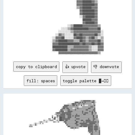
                                        ▓▓▓▓██████▓▓▒▒              

                                        ▓▓▓▓████████▓▓              

                                        ▒▒▓▓██████▓▓▓▓              

                                          ▓▓████████▓▓              

                                          ▓▓████████▓▓              

                                          ░░▓▓██████▓▓              

                                            ██████▓▓▓▓              

                                            ▓▓██████▓▓              

                                  ░░▒▒██████▓▓▓▓▓▓▓▓▓▓▒▒            

                              ░░░░▒▒▓▓██████████▓▓▓▓▓▓██            

                            ░░░░░░░░▒▒▓▓▓▓▓▓▓▓▓▓▓▓▓▓▓▓▓▓░░          

                          ░░▓▓▒▒░░░░░░██▓▓██▓▓▓▓▓▓▓▓██▒▒░░          

                        ░░▓▓▓▓██░░░░░░▓▓████▓▓▒▒▓▓██▒▒░░▒▒          

                        ▒▒▓▓██████▓▓▓▓▒▒▒▒██▓▓▒▒▓▓▓▓▓▓██▒▒          

                        ▓▓▓▓██████████████▓▓██▓▓▓▓██▓▓██▓▓          

                        ██████████▒▒▒▒▓▓▓▓▓▓▓▓▓▓▒▒░░░░▓▓▓▓          

                        ▓▓████████▒▒▓▓▓▓▓▓▓▓▓▓▓▓▒▒░░░░▓▓▓▓          

copy to clipboard
👍 upvote
👎 downvote
fill: spaces
toggle palette ▓→✊🏽
                                                                                      ░░▒▒▒▒▓▓▓▓▓▓▓▓▓▓▓▓▒▒▒▒▓▓▒▒                    

                                                                            ░░▓▓▓▓▓▓▒▒▓▓▒▒▓▓▒▒▓▓▒▒▒▒▒▒▒▒▒▒▓▓▓▓▒▒░░                  

                                                                  ░░░░░░▒▒██▓▓▓▓▒▒▒▒▓▓▒▒▒▒▒▒▓▓▒▒▒▒▒▒▒▒▒▒▒▒░░▒▒▒▒                    

                                                            ▓▓▓▓▓▓▓▓▒▒▒▒▒▒▓▓▓▓▒▒▓▓▒▒▒▒░░▓▓░░▒▒░░░░░░▒▒▒▒▒▒▒▒▒▒▓▓                    

                                                          ▓▓▓▓▓▓▓▓▒▒▒▒▒▒▒▒▒▒▒▒▒▒▒▒▒▒░░░░░░▒▒▒▒▒▒▒▒▒▒▒▒▒▒▓▓▓▓▒▒▒▒                    

                                                        ▒▒▓▓▓▓▒▒▓▓▓▓▒▒▒▒▒▒░░░░▒▒▒▒▓▓▒▒▒▒▒▒▒▒▒▒▒▒▒▒▒▒▓▓▓▓▒▒▒▒▒▒▓▓                    

                                                      ▓▓▓▓▒▒▒▒▒▒▒▒▓▓▓▓▒▒▒▒▒▒▒▒▓▓▒▒▒▒▒▒▒▒▒▒▒▒▒▒▒▒▓▓▓▓▒▒▒▒▒▒▒▒▓▓▓▓                    

                                                    ▒▒▓▓▓▓▓▓░░▒▒▒▒▓▓▓▓▓▓▓▓▒▒▒▒▒▒▒▒▒▒▒▒▒▒▒▒▓▓▒▒▒▒▒▒▒▒▒▒▓▓▒▒▓▓▒▒▓▓░░                  

                                              ▒▒▓▓▓▓▓▓▒▒▓▓▓▓▓▓▓▓▓▓▓▓▓▓▓▓▒▒▒▒▒▒▒▒▒▒▒▒▒▒▒▒▒▒▓▓▒▒▓▓▓▓▓▓▒▒▒▒▒▒██▒▒▒▒▓▓                  

                                            ░░▒▒▒▒▒▒▒▒▓▓▓▓▓▓▓▓▒▒▓▓▓▓▓▓▓▓▒▒▒▒▒▒▒▒▓▓▒▒▒▒▒▒▒▒▒▒▓▓▓▓▒▒▒▒▒▒▒▒▒▒▓▓▒▒▒▒▒▒░░                

                                        ▒▒      ▓▓▒▒▓▓▓▓▓▓▓▓▓▓▒▒▒▒▓▓▓▓▓▓▒▒▓▓▒▒▓▓▓▓▓▓▓▓▒▒▒▒▒▒▒▒▒▒▒▒▒▒▒▒▒▒▒▒▒▒██▒▒▒▒▓▓                

                                        ▓▓  ▓▓░░▒▒░░▓▓██▓▓▓▓▓▓▒▒▒▒▓▓▓▓▓▓▒▒▒▒▒▒▓▓▒▒▒▒▒▒▒▒▒▒▒▒▒▒▒▒▒▒▒▒▒▒▒▒▒▒▒▒▓▓▒▒▒▒▓▓                

                                  ▒▒▒▒  ░░▒▒██  ░░░░▓▓██▓▓▓▓▓▓▓▓▓▓▓▓▓▓▒▒▒▒▒▒▒▒▒▒▓▓▓▓▓▓▒▒▒▒▒▒▒▒▒▒▒▒▒▒▓▓▒▒▒▒▒▒▓▓▓▓▒▒▒▒░░              

                          ▒▒░░░░░░░░▒▒▒▒▒▒░░  ░░▒▒░░▓▓██▓▓▓▓▒▒▓▓▓▓▒▒▒▒▒▒▒▒▒▒▒▒▓▓▒▒▒▒▒▒▒▒▓▓▓▓▒▒▒▒▓▓▓▓▓▓▓▓▒▒▒▒▓▓▒▒▒▒▒▒▒▒              

                  ░░▒▒▒▒░░░░░░▒▒░░        ▒▒▒▒░░░░▒▒      ░░▓▓▓▓▒▒▒▒▒▒▒▒▒▒▒▒▒▒▒▒██▓▓▒▒▒▒▒▒▒▒▓▓▒▒▓▓▓▓▓▓▓▓▓▓▓▓▓▓▓▓▓▓▒▒▓▓              

          ░░▒▒░░░░░░▒▒  ▒▒                                    ▓▓▒▒▒▒▒▒▒▒▒▒▒▒▒▒▓▓▓▓▒▒▒▒▓▓▓▓▓▓▓▓▓▓▓▓▒▒▒▒▓▓▓▓▓▓▓▓▓▓▒▒▒▒▒▒              

  ░░▒▒░░░░░░▓▓░░                                                ▓▓▒▒▒▒▒▒▒▒▒▒▒▒▒▒▓▓▓▓▒▒▒▒▓▓▓▓▓▓▓▓▓▓▓▓▓▓▓▓▓▓▓▓▒▒▒▒▓▓▒▒▒▒              

  ▒▒▒▒▒▒                                                          ▓▓▓▓▒▒▒▒▒▒▒▒▒▒▒▒▒▒▒▒▓▓▓▓▒▒▓▓▓▓▓▓▒▒▓▓▓▓▓▓▓▓▒▒▓▓▓▓▓▓▒▒░░            

                                                                      ▒▒▓▓▓▓▒▒▓▓▒▒▒▒░░              ██▓▓▓▓▓▓▒▒▓▓▓▓▓▓▒▒▒▒            

                                                                            ░░                      ▓▓▓▓▓▓▓▓▒▒▓▓▓▓▓▓▒▒▒▒            

                                                                                                    ▓▓▓▓▓▓▓▓▒▒▒▒▓▓▒▒▒▒▓▓            

                                                                                                    ░░▓▓▒▒▓▓▒▒▒▒▒▒▒▒▒▒▓▓            

                                                                                                        ▓▓▓▓▒▒▒▒▒▒▒▒▒▒▓▓            
