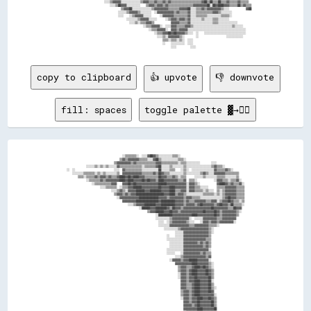
                                ░░░░▒▒▓▓▓▓▓▓░░░░░░░░░░░░░░▒▒▓▓▓▓▒▒▒▒▓▓▒▒▒▒▓▓▒▒▓▓▒▒▒▒▒▒▒▒▒▒▒▒▒▒▒▒▒▒▒▒▒▒▓▓██▒▒██▒▒▒▒██▒▒▒▒▓▓▒▒▒▒▒▒▓▓▒▒▒▒▒▒  

                                    ░░░░▒▒██▓▓▓▓░░░░░░░░░░    ▒▒▓▓▓▓▒▒▓▓▓▓▒▒▓▓▒▒▒▒▒▒▒▒▒▒▒▒▒▒▒▒▒▒▓▓▓▓▓▓▓▓▓▓██░░██▓▓████▓▓▓▓▒▒▒▒▒▒██▒▒▓▓▒▒▒▒

                                            ▒▒▓▓▓▓██░░░░░░░░░░░░░░▒▒▓▓▓▓▓▓▓▓▓▓▒▒▒▒▒▒▒▒▓▓▓▓▓▓██░░░░▒▒▒▒▓▓▒▒▓▓▓▓▓▓▓▓▓▓▒▒░░░░            ▓▓██

                                          ░░░░░░▒▒▓▓▓▓▓▓▒▒░░░░░░░░  ░░▓▓▓▓▓▓▓▓▓▓▓▓▒▒▓▓▒▒▒▒▒▒▓▓░░░░▒▒▒▒▒▒▒▒▒▒▒▒▓▓▓▓▒▒░░░░░░░░              

                                          ░░░░    ░░▒▒▓▓▓▓▓▓░░░░░░      ░░▓▓▓▓▓▓▓▓▒▒▒▒▒▒▒▒▒▒▓▓░░░░▒▒▒▒▒▒▒▒░░░░░░░░░░▒▒▒▒▒▒░░              

                                                ░░░░░░░░▒▒▓▓▓▓▓▓░░░░░░      ░░▒▒▓▓▓▓▒▒▓▓▓▓▒▒▓▓░░░░░░░░▒▒░░░░░░▒▒▒▒░░░░░░░░                

                                                  ░░░░▒▒░░▒▒▒▒▓▓▓▓▒▒            ▓▓▓▓▓▓▒▒▒▒▒▒▓▓░░░░░░░░░░░░░░░░▒▒▒▒░░░░░░░░░░░░░░          

                                                            ░░▒▒▒▒▓▓▓▓▓▓░░  ░░░░▓▓▓▓▒▒▒▒▒▒▓▓▓▓▒▒░░░░░░░░░░░░░░░░░░░░░░░░░░░░▒▒░░░░░░      

                                                                ░░▒▒▒▒▓▓▓▓▓▓░░  ▓▓▓▓▒▒▓▓▓▓▓▓░░░░░░░░░░░░░░░░░░░░░░░░░░░░░░░░░░░░░░░░░░    

                                                                    ░░▒▒▒▒▓▓▓▓██▓▓██▓▓▓▓▓▓▒▒░░░░  ░░    ░░░░░░░░░░░░░░░░░░░░░░░░░░░░░░    

                                                                      ░░░░▒▒░░▓▓▓▓▓▓▓▓▒▒░░        ░░                    ░░░░░░░░░░░░      

                                                                          ▒▒▒▒░░▒▒▒▒░░▒▒░░  ░░░░                                          

                                                                          ░░    ░░░░░░░░░░  ░░░░                                          

copy to clipboard
👍 upvote
👎 downvote
fill: spaces
toggle palette ▓→✊🏽
                                        ░░▒▒▒▒▒▒▒▒░░  ░░░░▓▓██▓▓▒▒░░░░░░░░░░▒▒▒▒░░                                              

                                      ▒▒▓▓▒▒▓▓▓▓▓▓▓▓▒▒▒▒▒▒░░░░▓▓██▒▒░░░░░░░░░░░░▒▒▒▒░░                                          

                                  ▒▒▓▓▓▓▓▓▓▓▓▓▒▒▓▓▒▒▒▒▒▒▒▒▒▒▒▒▒▒▓▓▓▓▒▒▒▒▒▒▒▒▒▒▒▒░░▒▒▒▒░░░░░░░░░░        ░░░░                    

              ░░░░░░▒▒░░▒▒░░▒▒░░░░░░▓▓▒▒▒▒▒▒▒▒▒▒▒▒▒▒▒▒░░▒▒▒▒▒▒▒▒▓▓██░░░░░░▒▒░░░░░░░░▒▒░░░░░░░░░░░░░░░░░░▒▒▓▓▒▒▒▒░░              

░░  ░░                            ░░░░  ▓▓▒▒▒▒▒▒▒▒▒▒▒▒░░░░░░░░░░░░██░░░░░░▒▒▒▒    ░░▒▒░░  ░░░░░░░░░░░░░░░░▓▓▒▒▒▒▒▒▓▓▒▒░░        

    ░░░░░░░░▒▒▒▒▒▒▒▒░░▒▒░░▒▒░░░░░░░░▒▒  ▓▓▓▓▓▓▓▓▓▓▓▓▓▓▒▒▒▒▒▒▒▒▓▓▒▒██▓▓▒▒▒▒░░░░░░░░░░▒▒░░░░░░░░░░▒▒▓▓▒▒░░░░▓▓▓▓▓▓▓▓▒▒▒▒▒▒▒▒▒▒    

        ▒▒▒▒░░▒▒▒▒▒▒▓▓▒▒▓▓▓▓▒▒▓▓▒▒▒▒▓▓████▓▓██▓▓████▓▓▓▓▒▒▒▒▒▒▒▒▒▒██▓▓▓▓▒▒▒▒▓▓▒▒░░▒▒▒▒      ░░░░░░▒▒░░░░░░░░▒▒▒▒▒▒░░░░░░░░▒▒    

              ░░▒▒▒▒▒▒▒▒▓▓▒▒▓▓▓▓▓▓▓▓▓▓████▓▓████▓▓▓▓▓▓██▓▓██▓▓▓▓▒▒████▓▓▓▓▓▓▓▓▓▓▒▒▒▒▓▓  ▒▒▒▒░░            ░░▓▓▓▓▒▒▒▒░░▒▒▒▒▓▓░░  

                  ░░▒▒▒▒▒▒▒▒▒▒▒▒▓▓▓▓    ▓▓▓▓██▓▓██▓▓▓▓▓▓▓▓▓▓▓▓▓▓▓▓██████▓▓▓▓▓▓▓▓▓▓▓▓▓▓░░▓▓▓▓▒▒░░            ▓▓████▓▓▒▒▓▓▒▒▒▒▓▓░░

                        ░░░░▒▒▒▒▒▒▒▒  ░░▒▒▒▒▓▓▓▓██████▓▓▓▓▓▓▓▓▓▓▓▓██▓▓▓▓▓▓████▓▓▓▓▓▓▓▓░░▓▓▓▓▒▒▒▒░░░░░░      ▒▒▒▒▒▒▓▓▓▓▓▓▓▓▒▒▒▒▒▒

                                ░░░░▒▒▓▓▒▒░░▓▓▓▓▓▓██████▓▓▓▓████████▓▓▓▓▓▓████▒▒▒▒▓▓▓▓░░▓▓▓▓▒▒▒▒▒▒░░▒▒░░░░  ▒▒░░▒▒▓▓▓▓▓▓▓▓▒▒▒▒▒▒

                                  ▒▒▓▓▓▓▒▒▓▓▒▒▓▓▓▓████████████████████▓▓▓▓████▒▒▓▓▓▓▒▒░░░░░░░░░░░░▒▒▒▒▒▒▒▒░░▒▒░░▒▒▓▓▓▓▓▓▓▓▒▒▒▒▒▒

                                    ░░▓▓▓▓▓▓▓▓▓▓▓▓▓▓██████████████▓▓▓▓▓▓▒▒▓▓▓▓▓▓▓▓▓▓▒▒▓▓▓▓▒▒▒▒▒▒░░░░░░░░░░░░░░░░▒▒▓▓██▓▓▓▓▒▒▒▒▒▒

                                        ▓▓▓▓▓▓▓▓▓▓████████████████▓▓██████████▓▓▓▓▓▓▒▒▓▓▒▒▒▒▓▓▓▓▓▓▓▓▒▒▒▒▓▓▓▓░░▒▒▓▓▓▓██▓▓▒▒▒▒░░▒▒

                                            ░░░░▒▒▓▓▓▓▓▓████████▓▓▓▓██████████▓▓▓▓▓▓▒▒▓▓▓▓▓▓▒▒▓▓██▓▓▓▓▓▓▓▓▒▒▓▓██▓▓▓▓▒▒██▒▒▒▒▒▒░░

                                                    ░░██████▓▓▓▓████████▓▓▒▒██▓▓▓▓▒▒▓▓▓▓▓▓▓▓▓▓▓▓▓▓▓▓▓▓▓▓██▓▓▓▓▓▓▓▓▓▓▒▒▒▒██▓▓▓▓  

                                                          ▒▒▓▓▓▓██████▓▓▓▓██▓▓▓▓▒▒▓▓▓▓▓▓▓▓▓▓▓▓▓▓▓▓██▓▓▓▓▓▓██▓▓▒▒▓▓▓▓▓▓▓▓▓▓▒▒░░  

                                                                ░░██████████▓▓▓▓▓▓▓▓▓▓▓▓▓▓████▓▓▓▓▓▓▓▓▓▓▓▓██▓▓▒▒▓▓▓▓▓▓▓▓▓▓▒▒    

                                                                ░░░░░░░░░░▒▒▓▓▓▓▓▓▓▓▓▓▓▓░░  ░░░░░░▓▓▓▓▓▓▓▓▓▓▒▒▒▒▓▓▓▓▓▓▓▓▓▓      

                                                                  ░░░░  ░░▒▒▓▓▓▓▓▓▓▓▓▓▒▒░░░░    ░░▓▓▓▓▒▒▓▓▓▓▒▒▓▓▓▓▓▓▓▓▓▓░░      

                                                                  ░░░░░░░░▓▓▓▓▓▓▓▓▓▓▓▓▓▓▒▒▒▒▓▓▓▓▓▓▓▓▓▓▒▒▒▒▒▒░░                  

                                                                      ░░░░░░░░░░▒▒▓▓▓▓▓▓▓▓▓▓▓▓▓▓▓▓▓▓▓▓▒▒░░                      

                                                                              ░░░░░░▓▓▓▓▓▓▓▓▓▓▓▓▓▓▓▓▓▓▒▒░░                      

                                                                        ░░    ░░░░░░▓▓▓▓▓▓▓▓▓▓▓▓▓▓▓▓▓▓▒▒                        

                                                                        ░░░░░░░░░░░░▓▓▓▓▓▓▓▓▓▓▓▓▓▓▓▓▒▒▒▒                        

                                                                          ░░░░░░░░░░▓▓▓▓▓▓▓▓▓▓▒▒▓▓▒▒▓▓▒▒                        

                                                                          ░░░░░░░░░░▓▓▓▓▓▓▓▓▓▓▓▓▓▓▒▒▓▓▒▒                        

                                                                        ░░░░░░░░░░░░▓▓▓▓▓▓▓▓▓▓▓▓▓▓▓▓▓▓░░                        

                                                                        ░░░░░░    ░░▓▓▓▓▓▓▓▓▓▓▓▓▒▒▓▓▒▒▒▒                        

                                                                              ░░░░▒▒▓▓▓▓▓▓▓▓▓▓▓▓▓▓▓▓▒▒▓▓                        

                                                                          ░░▓▓▓▓▓▓▒▒▓▓▓▓██████▓▓▓▓▓▓▓▓░░                        

                                                                              ▓▓▓▓▓▓▓▓▓▓▓▓████▓▓▓▓▓▓▓▓▒▒░░                      

                                                                                ▒▒▓▓▓▓▒▒▒▒▓▓████▓▓██▓▓▒▒░░                      

                                                                                ▒▒▓▓▓▓▒▒▓▓████▓▓▓▓▓▓██▓▓▒▒                      

                                                                                ░░▓▓▓▓▒▒▓▓████▓▓▓▓▓▓██▓▓▒▒                      

                                                                                ░░▓▓▓▓▒▒▓▓▓▓██▓▓▓▓▓▓▓▓██▒▒                      

                                                                                  ▓▓▓▓▒▒▓▓▓▓████▓▓▓▓▓▓██░░                      

                                                                                  ▓▓▓▓▒▒▒▒▓▓████▓▓▓▓▓▓██▒▒                      

                                                                                  ▓▓▓▓▒▒▒▒▓▓████▓▓▓▓▓▓██▒▒░░                    

                                                                                  ▒▒▓▓▓▓▒▒▓▓████▓▓▓▓▓▓██▓▓                      

                                                                                  ▒▒▓▓▓▓▒▒▓▓████▓▓▓▓▓▓▓▓▓▓░░                    

                                                                                  ░░▓▓▓▓▒▒▓▓▓▓████▓▓▓▓██▓▓▒▒                    

                                                                                    ▓▓▓▓▒▒▓▓▓▓██▓▓▓▓▓▓▓▓██▒▒                    

                                                                                    ▓▓▓▓▓▓▒▒▓▓██▓▓▓▓▓▓▓▓██▒▒                    

                                                                                    ▓▓▓▓▓▓▓▓▓▓████▓▓▓▓▓▓▓▓██                    
