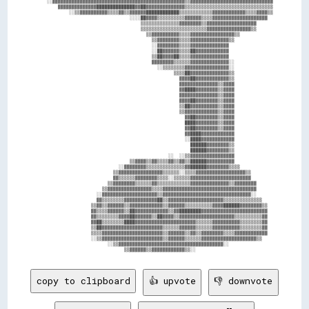
    ░░▓▓▓▓▓▓▓▓▓▓▓▓▓▓▓▓▓▓▓▓▓▓▓▓▓▓▓▓▓▓▓▓▓▓▓▓▓▓▓▓▓▓▓▓▓▓▓▓▒▒▓▓▓▓▓▓▓▓▓▓▓▓▓▓▓▓▓▓▓▓▓▓▓▓▓▓▓▓▓▓

        ▓▓▓▓▓▓▓▓▓▓▓▓▓▓██████████████▓▓██▓▓▓▓▓▓▓▓▓▓▓▓▓▓▒▒▒▒▒▒▒▒▒▒▒▒▒▒▒▒▒▒▒▒▒▒▒▒▒▒▒▒▒▒▒▒

            ░░▒▒▓▓▓▓▓▓▓▓▓▓▒▒▒▒▓▓▒▒▓▓▓▓▓▓████████████▒▒▒▒▒▒▒▒▒▒▒▒▓▓▓▓▓▓▓▓▓▓▓▓▒▒▒▒▓▓▓▓▒▒

                                  ░░░░██▓▓▓▓▒▒▒▒▒▒▒▒▒▒▓▓▓▓▓▓▒▒▒▒▓▓▓▓▓▓▓▓▓▓▓▓▓▓▓▓▓▓▓▓  

                                      ▒▒▒▒▒▒▒▒▒▒▒▒▒▒▓▓▓▓▓▓▓▓▒▒▓▓▓▓▓▓▓▓▓▓▓▓▓▓▓▓▓▓      

                                      ▒▒▒▒▒▒▒▒▒▒▒▒▒▒▒▒▒▒▒▒▒▒▒▒▓▓▓▓▓▓▓▓▓▓▓▓▓▓▓▓▒▒      

                                        ▒▒▓▓▓▓▓▓▓▓▓▓▒▒▒▒▓▓▓▓▓▓▓▓▓▓▓▓▓▓▓▓▒▒            

                                          ▒▒▓▓▓▓▓▓▓▓▒▒▒▒▓▓▓▓▓▓▓▓▓▓▓▓▓▓▒▒              

                                          ░░▓▓▓▓▓▓▓▓▒▒▒▒▓▓▓▓▓▓▓▓▓▓▓▓▓▓                

                                          ░░██▓▓▓▓▓▓▒▒▒▒██▓▓▓▓▓▓▓▓▓▓▓▓                

                                          ▒▒██▓▓▓▓██▒▒▒▒▓▓▓▓▓▓▓▓▓▓▓▓▓▓                

                                          ▓▓▓▓▓▓▓▓▒▒▒▒▒▒▓▓▓▓▓▓▓▓▓▓▓▓▓▓░░              

                                            ░░▒▒▒▒▒▒▒▒▓▓▓▓▓▓▓▓▓▓▓▓▓▓▓▓░░              

                                                  ▒▒▒▒██▓▓▓▓▓▓▓▓▓▓▓▓▓▓▒▒              

                                                    ▓▓▓▓██▓▓▓▓▓▓▓▓▓▓▓▓▒▒              

                                                    ▓▓▓▓▓▓▓▓▓▓▓▓▓▓▒▒▓▓▓▓              

                                                    ▓▓████▓▓▓▓▓▓▓▓▒▒▓▓▓▓              

                                                    ▓▓▓▓▓▓▓▓▓▓▓▓▓▓▒▒▓▓▓▓              

                                                    ▓▓▓▓██▓▓▓▓▓▓▓▓▒▒▓▓▓▓              

                                                    ▒▒██▓▓▓▓▓▓▓▓▓▓▒▒▓▓▓▓              

                                                    ▒▒▓▓▓▓▓▓▓▓▓▓▓▓▒▒▓▓▓▓              

                                                      ▓▓██▓▓▓▓▓▓▓▓▒▒▓▓▓▓              

                                                      ████▓▓▓▓▓▓▓▓▒▒▓▓▓▓              

                                                      ▓▓██▓▓▓▓▓▓▓▓▒▒▓▓▓▓              

                                                      ▓▓████▓▓▓▓▓▓▓▓▓▓▓▓              

                                                      ░░████▓▓▓▓▓▓▓▓▓▓▓▓              

                                                        ██████▓▓▓▓▓▓▓▓▒▒              

                                                        ██████▓▓▓▓▓▓▓▓▒▒              

                                                ░░  ░░▒▒▓▓▓▓▓▓▓▓▓▓▓▓▓▓▓▓              

                                  ▒▒▓▓▓▓▒▒▓▓▒▒▒▒▓▓▒▒▓▓▒▒██████▓▓▓▓▓▓▓▓▓▓              

                              ░░▓▓▓▓▓▓▓▓▒▒▒▒▒▒▒▒▒▒▒▒▒▒▓▓██████▓▓▓▓▓▓▓▓▒▒▒▒            

                            ▒▒▓▓▓▓▓▓▓▓▓▓▓▓▓▓▓▓▒▒▒▒▒▒░░▒▒▒▒▓▓▓▓▓▓▓▓▓▓▓▓▓▓▓▓▓▓▒▒        

                            ▓▓▒▒▒▒▒▒▓▓▓▓▓▓▓▓▒▒▒▒░░▒▒▒▒▒▒▓▓▓▓▓▓▓▓▓▓▓▓▓▓▓▓▓▓▓▓▓▓        

                          ▒▒▓▓▓▓▓▓▓▓▒▒▒▒▒▒▓▓▒▒▒▒▒▒▒▒▒▒▒▒▓▓▓▓▓▓▓▓▓▓▓▓▓▓▒▒▓▓▓▓▓▓▓▓      

                        ▒▒▓▓▓▓▓▓▓▓▓▓▓▓▓▓▓▓▒▒▒▒▓▓▓▓▓▓▓▓▓▓▓▓▓▓▓▓▓▓▓▓▓▓▓▓▓▓▓▓▓▓▓▓▓▓      

                      ░░▓▓▓▓▓▓▓▓▓▓▓▓▓▓▓▓▓▓▓▓▒▒▓▓▓▓▓▓▓▓▓▓▓▓▓▓▓▓▓▓▓▓▓▓▓▓▓▓▓▓▓▓▓▓░░      

                      ▓▓▒▒▒▒▒▒▒▒▓▓▓▓▓▓▓▓▓▓▓▓██▒▒▓▓▓▓▓▓▓▓▓▓▓▓▓▓▓▓▓▓▓▓▒▒▒▒▒▒▒▒▒▒▒▒▒▒    

                    ▒▒▓▓▒▒▓▓▓▓▓▓▒▒▓▓▓▓▓▓▓▓▓▓▓▓▒▒▓▓▓▓▓▓▒▒▒▒▒▒▒▒▒▒▓▓▓▓██████▓▓▓▓▓▓▓▓▒▒  

                    ▓▓▒▒▒▒▓▓▓▓▓▓▒▒██▓▓▓▓▓▓▓▓▓▓▓▓▒▒▓▓████████▓▓▓▓▓▓▓▓▓▓▓▓▓▓▓▓▓▓▓▓▓▓▓▓  

                    ▓▓▒▒▒▒▒▒▒▒▓▓▓▓██▓▓▓▓▓▓▒▒██▓▓▓▓▒▒▓▓▓▓▓▓▓▓▓▓▓▓▓▓▓▓▓▓▓▓▒▒▒▒▒▒▒▒▒▒▓▓  

                    ▓▓██▒▒▒▒▒▒▒▒████▓▓▓▓▓▓▓▓▓▓▓▓▓▓▓▓▓▓▓▓▓▓▒▒▒▒▒▒▓▓▓▓▓▓▓▓▓▓▒▒▒▒▒▒▒▒▓▓  

                    ▒▒██▓▓▓▓▓▓▓▓▓▓▓▓▓▓▓▓▓▓▓▓▓▓▒▒▒▒▒▒▓▓▓▓▓▓▒▒▒▒▒▒▓▓▓▓▓▓▓▓▓▓▒▒▒▒▒▒▒▒▓▓  

                    ▒▒▒▒▓▓▓▓▓▓▓▓▓▓▓▓▓▓▓▓▓▓▓▓▓▓▒▒▓▓▓▓▓▓▒▒▓▓▒▒▓▓▓▓▓▓▓▓▒▒▒▒▓▓▓▓▓▓▓▓▓▓▓▓  

                    ░░▒▒▓▓▓▓▓▓▓▓▓▓▓▓▓▓▓▓▓▓▓▓▓▓▒▒▓▓▓▓▓▓▒▒▒▒▒▒▓▓▓▓▓▓▓▓▓▓▓▓▓▓▓▓▓▓▓▓▒▒    

                          ░░▒▒▓▓▓▓▓▓▓▓▓▓▓▓▓▓▓▓▓▓▓▓▓▓▓▓▓▓▓▓▓▓▓▓▓▓▓▓▓▓░░                

copy to clipboard
👍 upvote
👎 downvote