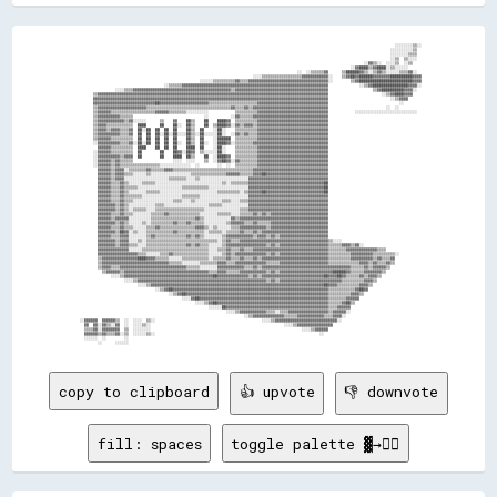
                                                                                                                                                ░░░░░░░░▒▒░░
                                                                                                                                              ░░░░░░░░░░▒▒  
                                                                                                                                              ░░░░░░░░▒▒▒▒  
                                                                                                                                              ░░▒▒  ▒▒░░░░  
                                                                                                                                  ░░▓▓▒▒░░  ░░░░▒▒  ░░▒▒    
                                                                                                                            ░░▓▓████▒▒▓▓████░░▒▒░░░░░░      
                                                                                                    ░░  ░░▒▒▒▒▒▒▓▓      ▒▒██████▓▓▒▒░░▒▒▓▓▒▒░░░░░░▒▒▒▒▓▓░░  
                                                                                ░░░░▒▒▒▒▒▒▒▒▒▒▒▒▒▒▒▒▒▒▓▓▓▓▓▓▓▓▓▓▓▓░░    ▒▒▓▓██▓▓██████▓▓▓▓▓▓▓▓██████████▓▓▓▓
                                                        ░░░░░░▒▒▒▒▒▒▒▒▒▒▓▓▒▒▒▒▓▓▓▓▓▓▓▓▓▓▓▓▓▓▓▓▓▓▓▓▓▓▓▓▓▓▓▓▓▓▓▓▓▓▓▓░░        ▒▒▓▓████████████████████████▓▓▓▓
                                        ░░▒▒▒▒▒▒▓▓▓▓▓▓▓▓▓▓▓▓▓▓▓▓▓▓▓▓▓▓▓▓▓▓▓▓▓▓▓▓▓▓▓▓▓▓▓▓▓▓▓▓▓▓▓▓▓▓▓▓▓▓▓▓▓▓▓▓▓▓▓▓▓▓              ░░▒▒▓▓████████████████▓▓▓▓░░
                  ░░░░▒▒▒▒▓▓▓▓▓▓▓▓▓▓▓▓▓▓▓▓▓▓▓▓▓▓▓▓▓▓▓▓▓▓▓▓▓▓▓▓▓▓▓▓▓▓▓▓▒▒▓▓▓▓▓▓▓▓▓▓▓▓▓▓▓▓▓▓▓▓▓▓▓▓▓▓▓▓▓▓▓▓▓▓▓▓▓▓▓▓▓▓                    ▒▒▓▓██████████▓▓▓▓░░  
        ▒▒▓▓▓▓▓▓▓▓▓▓▓▓▓▓▓▓▓▓▓▓▓▓▓▓▓▓▓▓▓▓▓▓▓▓▓▓▓▓▓▓▓▓▓▓▓▓▓▓▓▓▓▓▓▓▓▓▓▓▓▓▓▓▓▓▓▓▓▓▓▓▓▓▓▓▓▓▓▓▓▓▓▓▓▓▓▓▓▓▓▓▓▓▓▓▓▓▓▓▓▓▓▓▓▓                        ░░▒▒▓▓████▓▓▓▓    
        ▓▓▓▓▓▓▓▓▓▓▓▓▓▓▓▓▓▓▓▓▓▓▓▓▓▓▓▓▓▓▓▓▓▓▓▓▓▓▓▓▓▓▓▓▓▓▓▓▓▓▓▓▓▓▓▓▓▓▓▓▓▓▓▓▓▓▓▓▓▓▓▓▓▓▓▓▓▓▓▓▓▓▓▓▓▓▓▓▓▓▓▓▓▓▓▓▓▓▓▓▓▓▓▓▓▓                            ░░▒▒▓▓▓▓      
        ▓▓▓▓▓▓▓▓▓▓▓▓▓▓▓▓▓▓▓▓▓▓▓▓▓▓▓▓██▓▓▓▓▓▓▓▓▓▓▓▓▓▓▓▓▓▓▓▓▓▓▒▒▒▒▒▒▒▒▒▒▒▒▒▒▒▒▒▒▒▒▒▒▓▓▓▓▓▓▓▓▓▓▓▓▓▓▓▓▓▓▓▓▓▓▓▓▓▓▓▓▓▓▓▓                                ░░        
        ▒▒▓▓▓▓▓▓▓▓▓▓▓▓▓▓▓▓▓▓▓▓▓▓▒▒▒▒▒▒▒▒▒▒▒▒▒▒▒▒▒▒▒▒▒▒▒▒▒▒▒▒▒▒▒▒▒▒▒▒▒▒▓▓▒▒▒▒▓▓▒▒▓▓▓▓▓▓▓▓▓▓▓▓▓▓▓▓▓▓▓▓▓▓▓▓▓▓▓▓▓▓▓▓▓▓                          ░░  ░░          
        ▒▒▓▓▓▓▓▓▒▒▒▒▒▒▒▒▒▒▒▒▒▒▒▒▒▒▒▒▓▓▓▓▓▓▒▒▒▒▒▒▒▒░░░░░░░░░░            ▒▒▒▒▒▒▒▒▒▒▓▓▓▓▓▓▓▓▓▓▓▓▓▓▓▓▓▓▓▓▓▓▓▓▓▓▓▓▓▓▓▓            ░░░░░░░░░░░░░░░░░░░░░░░░░░░░  
        ▒▒▓▓▓▓▓▓▓▓▓▓▒▒▒▒▒▒                                ░░          ░░▓▓▒▒▒▒▒▒▓▓▓▓▓▓▓▓▓▓▓▓▓▓▓▓▓▓▓▓▓▓▓▓▓▓▓▓▓▓▓▓▓▓                                          
        ▒▒▓▓▓▓▓▓▓▓▓▓▓▓▒▒▓▓░░░░░░      ▒▒    ▓▓    ██▒▒    ██    ████▓▓  ▒▒▒▒▒▒▒▒▒▒▓▓▓▓▓▓▓▓▓▓▓▓▓▓▓▓▓▓▓▓▓▓▓▓▓▓▓▓▓▓▓▓                                          
        ▒▒▓▓▓▓▒▒▒▒▒▒▒▒▒▒▒▒  ████      ██    ██░░  ██▒▒    ██  ▒▒████▓▓░░▓▓▒▒▓▓▓▓▒▒▓▓▓▓▓▓▓▓▓▓▓▓▓▓▓▓▓▓▓▓▓▓▓▓▓▓▓▓▓▓▓▓                                          
        ▒▒▓▓▓▓▒▒▓▓▓▓▒▒▒▒▓▓  ██░░██  ██  ██  ██    ██▒▒  ██    ░░██░░    ▒▒▒▒▒▒▒▒▒▒▓▓▓▓▓▓▓▓▓▓▓▓▓▓▓▓▓▓▓▓▓▓▓▓▓▓▓▓▓▓▓▓                                          
        ▒▒▓▓▓▓▓▓▓▓▓▓▒▒▒▒▓▓  ██  ██  ██░░██░░██░░░░██▒▒░░██░░░░░░██░░  ░░▓▓▒▒▓▓▒▒▒▒▓▓▓▓▓▓▓▓▓▓▓▓▓▓▓▓▓▓▓▓▓▓▓▓▓▓▓▓▓▓▓▓                                          
        ▒▒▓▓▓▓▓▓▒▒▒▒▒▒▒▒▒▒  ██  ██  ██  ██  ██    ██▒▒  ██    ░░██████  ▒▒▒▒▒▒▒▒▒▒▓▓▓▓▓▓▓▓▓▓▓▓▓▓▓▓▓▓▓▓▓▓▓▓▓▓▓▓▓▓▓▓                                          
        ░░▓▓▓▓▓▓▓▓▓▓▒▒▒▒▓▓░░██░░██  ██  ██  ██░░  ██▒▒  ██░░  ░░████▓▓░░▒▒▒▒▒▒▒▒▓▓▓▓▓▓▓▓▓▓▓▓▓▓▓▓▓▓▓▓▓▓▓▓▓▓▓▓▓▓▓▓▓▓                                          
          ▓▓▓▓▓▓▒▒▒▒▒▒▒▒▒▒  ████    ██  ██  ██    ████  ██    ░░██░░    ▒▒▒▒▒▒▒▒▒▒▓▓▓▓▓▓▓▓▓▓▓▓▓▓▓▓▓▓▓▓▓▓▓▓▓▓▓▓▓▓▓▓                                          
        ░░▓▓▓▓▓▓▒▒▒▒▒▒▒▒▒▒  ██        ██    ██▓▓░░██▓▓  ▒▒░░░░░░██░░    ▒▒▒▒▒▒▒▒▒▒▓▓▓▓▓▓▓▓▓▓▓▓▓▓▓▓▓▓▓▓▓▓▓▓▓▓▓▓▓▓▓▓                                          
        ░░▓▓▓▓▓▓▓▓▓▓▒▒▓▓▓▓  ██        ██    ████  ██▒▒    ██  ░░████▓▓  ▒▒▒▒▒▒▒▒▒▒▓▓▓▓▓▓▓▓▓▓▓▓▓▓▓▓▓▓▓▓▓▓▓▓▓▓▓▓▓▓▓▓                                          
        ░░▓▓▓▓▓▓▒▒▓▓▒▒▒▒▒▒                  ░░░░  ░░░░    ▒▒  ░░▓▓██▓▓░░▓▓▒▒▒▒▒▒▒▒▓▓▓▓▓▓▓▓▓▓▓▓▓▓▓▓▓▓▓▓▓▓▓▓▓▓▓▓▓▓▓▓                                          
        ░░▓▓▓▓▓▓▒▒▓▓▒▒▒▒▒▒▒▒▒▒▒▒▒▒▒▒▒▒░░░░░░░░░░░░░░  ░░        ░░  ░░  ▒▒▒▒▒▒▒▒▒▒▓▓▓▓▓▓▓▓▓▓▓▓▓▓▓▓▓▓▓▓▓▓▓▓▓▓▓▓▓▓▓▓                                          
          ▓▓▓▓▓▓▒▒▓▓▓▓░░▒▒▒▒▒▒▒▒▓▓▒▒▒▒▒▒▓▓▓▓▒▒▒▒▒▒▒▒▒▒▒▒▒▒▒▒▒▒▒▒▒▒▒▒▒▒▒▒▒▒▒▒▒▒▒▒▓▓▓▓▓▓▓▓▓▓▓▓▓▓▓▓▓▓▓▓▓▓▓▓▓▓▓▓▓▓▓▓▓▓                                          
          ▓▓▓▓▓▓▒▒▓▓▓▓▒▒▒▒░░░░░░▒▒░░░░░░░░░░░░░░░░░░▒▒▒▒▒▒▒▒▒▒▒▒▒▒▒▒▓▓▓▓▓▓▒▒▒▒▒▒▓▓▓▓██▓▓▓▓▓▓▓▓▓▓▓▓▓▓▓▓▓▓▓▓▓▓▓▓▓▓▓▓                                          
          ▓▓▓▓▓▓▒▒▓▓▓▓░░░░░░░░░░░░░░░░░░░░▒▒▒▒▒▒▒▒░░░░▒▒░░░░░░░░░░░░░░░░░░░░░░▓▓▓▓▓▓▓▓▓▓▓▓▓▓▓▓▓▓▓▓▓▓▓▓▓▓▓▓▓▓▓▓▓▓▓▓                                          
          ▓▓▓▓▓▓▒▒▒▒▓▓▒▒░░░░░░▒▒▒▒▒▒░░░░░░░░░░░░░░░░░░░░░░░░░░░░░░▒▒░░▒▒▒▒▒▒▒▒▓▓▓▓▓▓▓▓▓▓▓▓▓▓▓▓▓▓▓▓▓▓▓▓▓▓▓▓▓▓▓▓▓▓██                                          
          ▓▓▓▓▓▓▒▒▒▒▓▓▒▒▒▒▒▒░░░░░░░░░░░░░░░░░░░░▒▒▒▒▒▒▒▒▒▒▒▒░░░░░░░░░░░░░░░░░░▓▓▓▓▓▓▓▓▓▓▓▓▓▓▓▓▓▓▓▓▓▓▓▓▓▓▓▓▓▓▓▓▓▓██                                          
          ▓▓▓▓▓▓▒▒▒▒▓▓▒▒░░░░░░░░▒▒▒▒▒▒░░░░░░░░░░░░░░░░░░░░░░░░░░▒▒▒▒▒▒▒▒▒▒░░▒▒▓▓▓▓▓▓██▓▓▓▓▓▓▓▓▓▓▓▓▓▓▓▓▓▓▓▓▓▓▓▓▓▓██                                          
          ▓▓▓▓▓▓▒▒▒▒▓▓▒▒▒▒▒▒▒▒░░░░░░░░░░░░░░░░░░▒▒▒▒▒▒▒▒░░░░░░░░░░░░░░░░░░░░░░▓▓▓▓▓▓▓▓▓▓▓▓▓▓▓▓▓▓▓▓▓▓▓▓▓▓▓▓▓▓▓▓▓▓▓▓                                          
          ▓▓▓▓▓▓▒▒▒▒▓▓▒▒▒▒░░░░░░░░░░░░░░░░░░▒▒▒▒░░░░▒▒░░░░░░░░░░░░▒▒▒▒░░░░▒▒▒▒▓▓▓▓▓▓▓▓▓▓▓▓▓▓▓▓▓▓▓▓▓▓▓▓▓▓▓▓▓▓▓▓▓▓▓▓                                          
          ▓▓▓▓▓▓▓▓▒▒▓▓▒▒░░░░░░░░░░░░▒▒▒▒░░░░░░░░░░░░░░░░░░░░▒▒▒▒▒▒░░░░░░░░░░░░▓▓▓▓▓▓▓▓▓▓▓▓▓▓▓▓▓▓▓▓▓▓▓▓▓▓▓▓▓▓▓▓▓▓▓▓                                          
          ▓▓▓▓▓▓▓▓▒▒▓▓▒▒░░▒▒▒▒▒▒░░░░▒▒▒▒▒▒▒▒▒▒▒▒▒▒▒▒▒▒▒▒▒▒░░░░░░░░░░░░░░░░▒▒▒▒▓▓▓▓▓▓▓▓▓▓▓▓▓▓▓▓▓▓▓▓▓▓▓▓▓▓▓▓▓▓▓▓▓▓▓▓                                          
          ▓▓▓▓▓▓▒▒▒▒▓▓▒▒▒▒░░░░░░░░▒▒▒▒▒▒▓▓▒▒▒▒▒▒▒▒▒▒▒▒▒▒░░░░░░░░▒▒▒▒▒▒░░░░▒▒▒▒▒▒▓▓▒▒▓▓▒▒▓▓▓▓▓▓▓▓▓▓▓▓▓▓▓▓▓▓▓▓▓▓▓▓▓▓                                          
          ▓▓▓▓▓▓▒▒▓▓▓▓▓▓░░░░░░░░░░▒▒▒▒▒▒▒▒▒▒▒▒▒▒▒▒▒▒▒▒▓▓▒▒░░░░░░░░░░░░▓▓▒▒▓▓▓▓▓▓▓▓▓▓▓▓▓▓▓▓▓▓▓▓▓▓▓▓▓▓▓▓▓▓▓▓▓▓▓▓▓▓▓▓                                          
          ▓▓▓▓▓▓▓▓▒▒▓▓▒▒░░░░░░▒▒░░▒▒▒▒▒▒▒▒▒▒▓▓▒▒▒▒▓▓▒▒▒▒▒▒░░░░░░░░░░▒▒▓▓▓▓▓▓▒▒▒▒▓▓▒▒▒▒▒▒▓▓▓▓▓▓▓▓▓▓▓▓▓▓▓▓▓▓▓▓▓▓▓▓▓▓                                          
          ▓▓▓▓▓▓▒▒▒▒▓▓▒▒▒▒░░░░░░▒▒▒▒▓▓▒▒▒▒▒▒▒▒▒▒▒▒▒▒▒▒▓▓▓▓▒▒░░▒▒░░░░░░▒▒▒▒▓▓▓▓▓▓▓▓▓▓▓▓▒▒▓▓▓▓▓▓▓▓▓▓▓▓▓▓▓▓▓▓▓▓▓▓▓▓▓▓                                          
          ▓▓▓▓▓▓▓▓▒▒██▓▓░░▒▒░░░░▒▒▒▒▒▒▒▒▒▒▒▒▓▓▒▒▒▒▒▒▒▒▒▒▒▒░░▒▒▒▒▒▒░░▒▒▒▒▒▒▓▓▒▒▒▒▓▓▒▒▓▓▓▓▓▓▓▓▓▓▓▓▓▓▓▓▓▓▓▓▓▓▓▓▓▓▓▓▓▓                                          
          ▓▓▓▓▓▓▒▒▒▒▓▓▓▓░░░░░░░░▒▒▓▓▒▒▒▒▒▒▒▒▒▒▒▒▒▒▓▓▒▒▓▓▒▒░░░░░░░░▒▒▓▓▓▓▓▓▓▓▓▓▓▓▒▒▓▓▓▓▒▒▓▓▒▒▓▓▓▓▓▓▓▓▓▓▓▓▓▓▓▓▓▓▓▓▓▓                                          
          ▓▓▓▓▓▓▓▓▒▒▓▓▓▓░░░░▒▒░░▒▒▒▒▒▒▒▒▒▒▒▒▒▒▒▒▒▒▒▒▒▒▒▒▒▒▒▒▒▒▒▒░░▒▒▓▓▒▒▒▒▓▓▓▓▓▓▓▓▓▓▓▓▓▓▓▓▓▓▓▓▓▓▓▓▓▓▓▓▓▓▓▓▓▓▓▓▓▓▓▓▒▒░░░░                                    
          ▓▓▓▓▓▓▓▓▒▒▓▓▓▓▒▒▒▒░░░░▒▒▒▒▒▒▒▒▒▒▒▒▒▒▒▒▒▒▓▓▒▒▓▓▒▒▒▒░░░░░░▒▒▓▓▓▓▓▓▓▓▓▓▓▓▓▓▓▓▓▓▒▒▓▓▒▒▓▓▓▓▓▓▓▓▓▓▓▓▓▓▓▓▓▓▓▓▓▓▒▒▒▒▒▒▓▓▓▓▒▒▓▓░░                          
          ▓▓▓▓▓▓▓▓▓▓▓▓▓▓░░░░░░▒▒▒▒▒▒▒▒▒▒▒▒▒▒▒▒▒▒▒▒▒▒▒▒▒▒▒▒▒▒░░░░▒▒▒▒▓▓▒▒▒▒▓▓▒▒▒▒▓▓▓▓▓▓▓▓▓▓▓▓▓▓▓▓▓▓▓▓▓▓▓▓▓▓▓▓▓▓▓▓▓▓▒▒▒▒▒▒▒▒▓▓▓▓▓▓▓▓▓▓▓▓▓▓▒▒▒▒                
          ▓▓▓▓▓▓▓▓▓▓▓▓▓▓▓▓▓▓▒▒▒▒░░░░░░▒▒▒▒▓▓▒▒▒▒▒▒▒▒▒▒▒▒▒▒▒▒░░░░░░▒▒▓▓▒▒▓▓▓▓▓▓▓▓▓▓▓▓▓▓▒▒▓▓▒▒▓▓▓▓▓▓▓▓▓▓▓▓▓▓▓▓▓▓▓▓▓▓▒▒▒▒▒▒▒▒▒▒▓▓▓▓▓▓▓▓▓▓▒▒▒▒▒▒▒▒▒▒░░          
          ▒▒▓▓▓▓▓▓▓▓▓▓▓▓▓▓▓▓████▓▓▓▓▒▒▒▒▒▒░░░░░░▒▒▒▒▒▒▒▒▒▒▒▒░░▒▒▒▒▒▒▓▓▒▒▒▒▓▓▒▒▒▒▓▓▒▒▓▓▓▓▓▓▓▓▓▓▓▓▓▓▓▓▓▓▓▓▓▓▓▓▓▓▓▓▓▓▒▒▒▒▒▒▒▒▒▒▓▓▓▓▓▓▓▓▓▓▒▒▓▓▒▒▒▒▓▓            
          ▒▒▓▓▓▓▓▓▓▓▓▓▓▓▓▓▓▓▓▓▓▓▓▓▓▓▓▓▓▓▓▓▒▒▒▒▒▒░░░░░░░░▒▒▒▒▒▒▒▒▓▓▓▓▒▒▒▒▓▓▓▓▓▓▓▓▓▓▓▓▓▓▒▒▒▒▒▒▓▓▓▓▓▓▓▓▓▓▓▓▓▓▓▓▓▓▓▓▓▓▒▒▒▒▒▒▒▒▒▒▒▒▒▒▓▓▓▓▒▒▓▓▒▒▒▒▓▓▒▒            
          ▒▒▓▓▓▓▒▒▒▒▓▓▓▓▓▓▓▓▓▓▓▓▓▓▓▓▓▓▓▓▓▓▓▓▓▓▓▓▓▓▒▒▒▒▒▒░░░░░░░░▓▓▓▓▓▓▓▓▓▓▓▓▒▒▒▒▓▓▒▒▓▓▓▓▓▓▓▓▓▓▓▓▓▓▓▓▓▓▓▓▓▓▓▓▓▓▓▓▓▓▓▓▓▓▓▓▓▓▓▓▒▒▒▒▒▒▓▓▒▒▓▓▓▓▓▓▒▒              
            ▒▒▓▓▓▓▓▓▒▒▓▓▓▓▓▓▓▓▓▓▓▓▓▓▓▓▓▓▓▓▓▓▓▓▓▓▓▓▓▓▓▓▓▓▓▓▓▓▒▒▒▒▓▓▓▓▒▒▒▒▒▒▓▓▓▓▓▓▓▓▓▓▓▓▒▒▓▓▒▒▓▓▓▓▓▓▓▓▓▓▓▓▓▓▓▓▓▓▓▓▓▓▓▓██████▓▓▒▒▒▒▒▒▓▓▓▓▓▓▓▓▒▒                
                ░░░░▒▒▓▓▓▓▓▓▓▓▓▓▓▓▓▓▓▓▓▓▓▓▓▓▓▓▓▓▓▓▓▓▓▓▓▓▓▓▓▓▓▓██▓▓▓▓▓▓▓▓▓▓▓▓▓▓▒▒▓▓▒▒▓▓▓▓▓▓▓▓▓▓▓▓▓▓▓▓▓▓▓▓▓▓▓▓▓▓▓▓██▓▓▓▓██▓▓▒▒▒▒▒▒▓▓▒▒▓▓▓▓▒▒                  
                      ░░░░▒▒▓▓▓▓▓▓▓▓▓▓▓▓▓▓▓▓▓▓▓▓▓▓▓▓▓▓▓▓▓▓▓▓▓▓▓▓▓▓▓▓▓▓▓▓▓▓▓▓▓▓▓▓▓▓▓▓▓▓▒▒▓▓▒▒▓▓▓▓▓▓▓▓▓▓▓▓▓▓▓▓▓▓▓▓▓▓▓▓▓▓▓▓▒▒▒▒▒▒▒▒▒▒▓▓▓▓▒▒                    
                            ░░░░▒▒▓▓▓▓▓▓▓▓▓▓▓▓▓▓▓▓▓▓▓▓▓▓▓▓▓▓▓▓▓▓▓▓▓▓▓▓▓▓▓▓▓▓▓▓▓▓▓▓▓▓▓▓▓▓▓▓▓▓▓▓▓▓▓▓▓▓▓▓▓▓▓▓▓▓▓▓▓▓██▓▓▓▓▒▒▒▒▒▒▒▒▒▒▓▓▓▓▒▒                      
                                    ░░▒▒▓▓██▓▓▓▓▓▓▓▓▓▓▓▓▓▓▓▓▓▓▓▓▓▓▓▓▓▓▓▓▓▓▓▓▓▓▓▓▓▓▓▓▓▓▓▓▓▓▓▓▓▓▓▓▓▓▓▓▓▓▓▓▓▓▓▓▓▓▓▓▓▓▒▒▒▒▒▒▒▒▒▒▒▒▓▓██▓▓                        
                                          ░░▒▒▓▓██▓▓▓▓▓▓▓▓▓▓▓▓▓▓▓▓▓▓▓▓▓▓▓▓▓▓▓▓▓▓▓▓▓▓▓▓▓▓▓▓▓▓▓▓▓▓▓▓▓▓▓▓▓▓▓▓▓▓▓▓▓▓▓▓▒▒▒▒▒▒▒▒▒▒▓▓▓▓▒▒                          
                                                ░░░░▓▓██▓▓▓▓▓▓▓▓▓▓▓▓▓▓▓▓▓▓▓▓▓▓▓▓▓▓▓▓▓▓▓▓▓▓▓▓▓▓▓▓▓▓▓▓▓▓▓▓▓▓▓▓▓▓▓▓▓▓▒▒▒▒▒▒▒▒▓▓▓▓▓▓                            
                                                      ░░░░▒▒▓▓██▓▓▓▓▓▓▓▓▓▓▓▓▓▓▓▓▓▓▓▓▓▓▓▓▓▓▓▓▓▓▓▓▓▓▓▓▓▓▓▓▓▓▓▓▓▓▓▓▓▓▒▒▒▒▒▒▓▓██▒▒                              
                                                            ░░░░░░██▓▓▓▓▓▓▓▓▓▓▓▓▓▓▓▓▓▓▓▓▓▓▓▓▓▓▓▓▓▓▓▓▓▓▓▓▓▓▓▓▓▓▓▓▓▓▒▒▒▒▓▓▓▓▓▓                                
                                                                    ░░░░▒▒▓▓▓▓▓▓▓▓▓▓▓▓▒▒▒▒░░▒▒▒▒▓▓▓▓▓▓▓▓▓▓▓▓▓▓▓▓▓▓▒▒▓▓▓▓▓▓░░                                
                                                                            ░░▒▒▓▓▓▓▓▓▓▓▓▓▓▓▓▓▒▒▒▒▒▒▓▓▓▓▓▓▓▓▓▓▓▓▒▒▒▒▓▓▓▓░░                                  
  ░░▓▓▓▓▓▓  ▓▓▓▓▓▓▒▒  ░░  ░░░░  ▒▒░░                                                ░░░░▒▒▓▓▓▓▓▓▓▓▓▓▓▓▓▓▓▓▓▓▓▓▓▓▓▓▓▓▓▓░░                                    
    ▓▓  ▓▓░░▓▓▒▒░░▓▓  ░░  ░░░░▒▒░░                                                            ░░░░▒▒▓▓▓▓▓▓▓▓▓
copy to clipboard
👍 upvote
👎 downvote
fill: spaces
toggle palette ▓→✊🏽