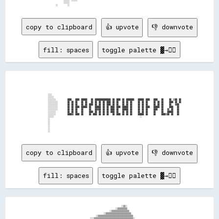
                      ░░░░░░  ░░░░░░                                                                                                      

                      ░░░░░░                                                                                                              

copy to clipboard
👍 upvote
👎 downvote
fill: spaces
toggle palette ▓→✊🏽
          ░░░░                                                                                                                                    

          ░░░░░░                                                                                                                                  

          ░░░░░░░░            ████    ████  ██████    ██  ████████████████  ██  ████  ██  ████████    ██████  ████    ████    ██      ██  ▒▒██  ██

          ░░░░░░░░░░          ██  ██  ██    ██  ██    ██  ██  ██  ██  ████  ██  ██    ██  ██  ██      ██  ██  ██      ██  ██  ██      ████  ██  ██

          ░░░░░░░░░░          ██  ██  ██    ██  ██  ████  ██  ██  ██  ████  ██  ██    ██  ██  ██      ██  ██  ██      ██  ██  ██      ██    ▓▓██  

          ░░░░░░░░░░          ██  ██  ████  ██████  ██    ██████  ██  ██  ████  ████  ██████  ██      ██  ██  ████    ██████  ██      ████    ██  

          ░░░░░░░░░░          ██  ██  ██    ██      ██    ██▓▓██  ██  ██  ████  ██    ██████  ██      ██  ██  ██      ████    ██    ▓▓  ██    ██  

          ░░░░░░░░            ██  ██  ██    ██      ████  ██  ██  ██  ██  ████  ██    ██  ██  ██      ██  ██  ██      ██      ██    ██████    ██  

          ░░░░░░░░            ████▓▓  ████  ██      ██  ████  ██  ██  ██    ██  ████  ██  ██  ██      ██████  ██      ██      ████▒▒██  ██    ██  

          ░░░░░░                                                                                        ░░                                        

          ░░                                                                                                                                      

          ░░                                                                                                                                      

          ░░                                                                                                                                      

          ░░                                                                                                                                      

          ░░                                                                                                                                      

copy to clipboard
👍 upvote
👎 downvote
fill: spaces
toggle palette ▓→✊🏽
                                                                              ░░▒▒░░                                                

                                                                        ░░▒▒▒▒▒▒▒▒▒▒                                                

                                                                  ░░▒▒▒▒▒▒▒▒▒▒▒▒▒▒▒▒▒▒                                              

                                                            ░░▒▒▒▒▒▒▒▒▒▒▒▒▒▒▒▒▒▒▒▒▒▒▒▒▒▒                                            

                                                    ░░▒▒▒▒▒▒▒▒▒▒▒▒▒▒▒▒▒▒▒▒▒▒▒▒▒▒▒▒▒▒▒▒▒▒▒▒                                          

                                              ░░░░▒▒▒▒▒▒▒▒▒▒▒▒▒▒▒▒▒▒▒▒▒▒▒▒▒▒▒▒▒▒▒▒▒▒▒▒▒▒▒▒░░                                        
