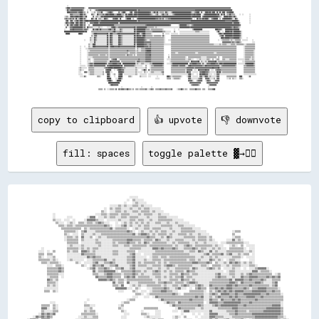
      ░░                                                                                                                                                                                                                                                                        
    ▒▒████▒▒▓▓▓▓▓▓▓▓▓▓▓▓▓▓▓▓▓▓░░    ▓▓▓▓▓▓▓▓▓▓▓▓▓▓▓▓▓▓▓▓▓▓▓▓▓▓▓▓▓▓▓▓▓▓▓▓▓▓▓▓▓▓▓▓▓▓▓▓▓▓▓▓▓▓▓▓▓▓▓▓▓▓▓▓▓▓▓▓▓▓▓▓▓▓▓▓▓▓▓▓▓▓▓▓▓▓▓▓▓▓▓▓▓▓▓▓▓▓▓▓▓▓▓▓▓▓▓▓▓▓▓▓▓▓▓▓▓▓▓▓▓▓▓▓▓▓▓▓▓▓▓▓▓▓▓▓▓▓▓▓▓▓▓▓▓▓▓▓▓▓▓▓▓▓▓▓▓▓▓▓▓▓▓▓▓▓▓▓▓▓▓▓▓▓▓▓▓▓▓▓▓▓▓▓▓▓▓▓▓▓▓▓▓▓▓▓▓▓▓▓                                    
    ░░██▒▒▓▓████████████████▒▒    ░░  ▒▒    ░░▓▓▓▓██████████████████████████████████████████████████████▒▒██▓▓▓▓▓▓▓▓▓▓▓▓▓▓▓▓▓▓▓▓▓▓▓▓▓▓▓▓▓▓▓▓▓▓▓▓▓▓▓▓▓▓▓▓▓▓▓▓▓▓▓▓▓▓▓▓▓▓▓▓▓▓▓▓▓▓▓▓▓▓▓▓▓▓▓▓▓▓████████████████████████████████████████████████████                                  
      ████▓▓▓▓▓▓▓▓▓▓▒▒▓▓████▒▒▒▒  ▒▒    ░░░░▒▒  ▒▒▒▒▒▒██    ░░▒▒▓▓██▓▓░░      ▓▓░░▒▒████░░    ▓▓██  ▓▓██▓▓████████████████▓▓░░▒▒██▒▒██░░▒▒▒▒▒▒░░██▒▒░░░░▒▒██████████████████████████▒▒░░▒▒▓▓████  ▓▓  ░░████▓▓██▒▒████  ██░░██░░████  ▓▓▓▓██████                                
          ▓▓▓▓▒▒▒▒▒▒▒▒▒▒████▒▒▓▓░░      ▓▓▒▒░░  ██▒▒▒▒▒▒▓▓▒▒████▓▓██████▒▒▒▒██████▒▒▒▒░░██▒▒██████▒▒████▓▓████████████████▓▓▒▒░░░░▒▒▓▓░░░░▒▒██▒▒▒▒▓▓░░░░░░▒▒▓▓██████████████████████▓▓▓▓██▓▓██████  ░░▓▓████████████████▓▓██  ██▒▒██  ▒▒▒▒██▒▒▒▒▒▒      ░░  ░░        ░░        
  ░░▒▒▒▒  ▓▓██▓▓▓▓████▓▓████▒▒▒▒██        ▓▓  ▒▒▒▒░░▒▒██▓▓██████████████████████████▒▒░░████████████████▓▓████████████████████████████████▓▓████████████████████████████████████████▓▓████████████  ▓▓████████████████████▓▓▒▒░░  ██████▓▓██▓▓▒▒██▒▒                  ░░        
  ▒▒▓▓▒▒▒▒▓▓▒▒▓▓░░██░░▒▒████▒▒▓▓░░      ██▒▒░░██  ▒▒▒▒░░░░██▓▓▒▒      ▓▓▓▓██▓▓  ██      ▒▒██████  ▒▒    ▓▓████████████████████████▓▓▓▓▒▒▓▓▒▒▓▓░░▒▒▒▒▓▓▓▓████████████████████████████▓▓  ░░  ██▒▒▓▓▒▒██▓▓████▒▒  ▒▒▓▓██████  ▒▒  ▓▓██████████▓▓░░░░██▒▒                ░░        
    ▓▓██  ▓▓██░░▒▒▓▓██▒▒████▒▒▓▓████▓▓████████████▓▓▓▓██████████████████████████████████████████████████▒▒██▓▓▓▓▓▓▓▓▓▓▓▓▓▓▓▓▓▓▓▓▓▓▓▓▓▓▓▓▓▓▓▓▓▓▓▓▓▓▓▓▓▓▓▓▓▓▓▓▓▓▓▓▓▓▓▓▓▓▓▓▓▓▓▓▓▓▓▓▓▓▓▓████████████████████████████████████████████████▓▓▓▓▓▓▓▓▓▓████████▒▒              ░░        
  ░░██▓▓▒▒▓▓████░░████▒▒████▒▒▓▓  ░░  ▓▓▓▓▓▓██████▒▒██████████████████████████░░██████████████████████████████████████████████████████████████████████████████████████████████████████████████████████████████████████████████████████████████▒▒████████░░            ░░        
  ░░░░██░░▓▓██▒▒▓▓████▒▒████▒▒▓▓    ▒▒    ██████████████████████████████▒▒▒▒▒▒▒▒▒▒▒▒▒▒▒▒▒▒▒▒▒▒▒▒▒▒▒▒▒▒▒▒▒▒▒▒▒▒▒▒▒▒▒▒▓▓████████████████████████████████▓▓          ░░██████████▒▒▒▒░░▒▒▓▓████████████████████████████████████████████████████████████████▓▓                      
    ▓▓  ░░▓▓▓▓██████████████▒▒▓▓  ██▒▒▒▒▒▒░░░░░░░░▒▒░░░░      ░░░░░░▓▓████▒▒▒▒▓▓▓▓▓▓▓▓▓▓▓▓▓▓▓▓▓▓▓▓▓▓██▒▒██████████████▒▒▒▒▒▒▒▒▒▒░░▒▒░░░░░░░░░░░░░░░░░░░░░░░░░░░░░░░░██████████████▓▓████████████████████████████████████████████████████████▓▓▒▒██▓▓▓▓▒▒░░                      
  ░░      ▓▓▓▓██▓▓▓▓▓▓▓▓▓▓▓▓▒▒▓▓▓▓▒▒      ██▒▒▓▓██▒▒██▒▒▒▒▒▒▒▒▒▒▓▓██▒▒▒▒██░░░░░░▓▓▒▒░░░░░░░░░░░░░░░░██▒▒████████████▒▒▒▒▒▒░░▒▒▒▒▒▒▒▒▒▒▒▒▒▒▒▒░░              ░░    ░░                  ▒▒████████████                  ████▓▓▓▓▒▒    ██████████▓▓████████                        
  ████████████████████████████▓▓██      ▒▒▒▒▒▒▒▒▒▒▒▒▒▒▒▒▒▒▒▒▒▒▒▒▒▒▒▒▒▒▓▓██▒▒▒▒▒▒▓▓▒▒░░░░░░░░░░░░░░░░██▒▒████████████▒▒▒▒▒▒▒▒▒▒▓▓▓▓▓▓▓▓▓▓▓▓▓▓▒▒▒▒░░░░░░░░    ▒▒      ░░░░░░░░░░░░░░░░░░░░░░▒▒▒▒▒▒░░░░░░░░░░░░░░          ▒▒██░░  ░░  ██████▓▓██▒▒████████▓▓░░                    
    ██████            ████▓▓            ░░▒▒████▓▓▓▓▓▓▓▓▓▓▓▓▓▓██░░████▒▒▒▒▒▒▓▓██▓▓▓▓▓▓▓▓▓▓▓▓▓▓▓▓▓▓▓▓██▒▒██▓▓░░▒▒████▒▒▒▒▒▒▒▒░░              ▒▒  ░░░░░░  ░░░░░░░░░░  ░░░░░░░░░░░░░░░░░░░░░░░░░░░░░░░░░░░░░░░░░░            ▒▒██▓▓▒▒████████████▓▓████████▓▓░░                    
                                        ▒▒░░▓▓▓▓░░░░░░░░░░░░░░██░░██▓▓░░░░░░░░██▓▓▒▒░░░░░░░░░░░░░░░░██▒▒██▓▓▓▓▒▒████▒▒▒▒▒▒▒▒▒▒░░▒▒▒▒▒▒▒▒▒▒░░▓▓░░        ▒▒▒▒▒▒▒▒▒▒▒▒▒▒▒▒▒▒▒▒▒▒▒▒▒▒▒▒▒▒▒▒▒▒▒▒▒▒▒▒▒▒▒▒▒▒▒▒▒▒▒▒▒▒              ▒▒▓▓██░░██████████▓▓████████▓▓░░                    
                                      ▒▒░░░░██▒▒░░░░░░░░░░░░░░██░░██▓▓░░░░░░░░██▓▓▒▒░░░░░░░░░░░░░░░░██▒▒██████████▓▓▒▒▒▒▒▒▒▒▒▒▒▒▒▒▒▒▒▒▒▒▒▒▒▒▒▒░░        ▒▒▒▒▒▒▒▒▒▒▒▒▒▒▒▒▒▒▒▒▒▒▒▒▒▒▒▒▒▒▒▒▒▒▒▒▒▒▒▒▒▒▒▒▒▒▒▒▒▒▒▒▒▒                ████▓▓██████▓▓▓▓▓▓████████▒▒░░      ░░            
                              ░░      ▒▒░░░░██▒▒░░░░░░░░░░░░░░██░░██▓▓░░░░░░░░██▓▓▒▒░░░░░░░░░░░░░░░░██▒▒██████████▓▓▒▒░░░░▒▒▒▒▒▒▒▒▒▒▒▒▒▒▒▒▒▒▒▒░░    ░░░░▒▒▒▒▒▒▒▒▒▒▒▒▒▒▒▒▒▒▒▒▒▒▒▒▒▒▒▒▒▒▒▒▒▒▒▒▒▒▒▒▒▒▒▒▒▒▒▒▒▒▒▒▒▒            ░░  ░░▒▒▒▒▒▒▒▒▒▒░░▒▒░░░░▒▒▒▒▒▒▒▒  ░░░░░░░░      ░░    
                                      ░░░░░░██░░░░░░░░░░░░░░░░██░░██▓▓░░░░░░░░██▓▓▒▒░░░░░░░░░░░░░░░░██▒▒██████████▓▓▓▓▓▓▓▓▓▓▒▒▒▒▒▒▒▒▒▒▒▒▒▒▒▒▒▒░░        ▒▒▒▒▒▒▒▒▒▒▒▒▒▒▒▒▒▒▒▒▒▒▒▒▒▒▒▒▒▒▒▒▒▒▒▒▒▒▒▒▒▒▒▒▒▒▒▒▒▒▒▒▒▒                  ▓▓▓▓▓▓▓▓▓▓▓▓▒▒▓▓▒▒▒▒▓▓▓▓▒▒░░              ░░░░  
                                    ▒▒░░░░████░░░░░░░░░░░░░░░░██░░▓▓▓▓░░░░░░░░██▓▓▒▒░░░░░░░░░░░░░░░░██░░██████████▓▓▓▓▒▒▒▒▓▓▒▒▒▒▒▒▒▒▒▒▒▒▒▒▒▒▒▒░░░░░░░░░░▒▒▒▒▒▒▒▒▒▒▒▒▒▒▒▒▒▒▒▒▒▒▒▒▒▒▒▒▒▒▒▒▒▒▒▒▒▒▒▒▒▒▒▒▒▒▒▒▒▒▒▒▒▒▒▒▒▒▒▒░░░░░░░░▒▒░░▒▒▒▒▒▒░░░░░░▒▒▒▒▒▒░░▒▒▒▒▒▒▒▒▒▒░░░░▒▒▒▒▒▒▒▒▒▒▒▒  
                        ░░    ░░    ▒▒░░░░████▓▓▓▓▓▓▓▓▓▓▓▓▓▓▓▓██░░▓▓████▓▓▓▓▓▓██▓▓▓▓▓▓▓▓▓▓▓▓▓▓▓▓▓▓▓▓██░░██████████▓▓▓▓▓▓▒▒▓▓▒▒▒▒▒▒▒▒▒▒▒▒▒▒▒▒▒▒          ▒▒▒▒▒▒▒▒▒▒▒▒▒▒▒▒▒▒▒▒▒▒▒▒▒▒▒▒▒▒▒▒▒▒▒▒▒▒▒▒▒▒▒▒▒▒▒▒▒▒▒▒▒▒▒▒▒▒▒▒▒▒▒▒▒▒▒▒▒▒▒▒▒▒▒▒▒▒▒▒▒▒▒▒▒▒▒▒▒▒▒▒          ░░▒▒▒▒▒▒▒▒▒▒▒▒▒▒  
                        ░░      ░░░░▒▒▒▒▒▒▒▒▒▒▒▒▒▒▒▒▒▒▒▒▒▒▒▒▒▒▒▒░░▒▒▒▒▒▒▒▒▒▒▒▒▒▒▒▒▒▒▒▒▒▒▒▒▒▒▒▒▒▒▒▒▒▒▒▒  ▒▒░░░░▒▒▒▒▒▒▓▓▓▓▓▓▓▓▒▒▒▒▒▒▒▒▒▒▒▒▒▒▒▒▒▒          ▒▒▒▒▒▒▒▒▒▒▒▒▒▒▒▒▒▒▒▒▒▒▒▒▒▒▒▒▒▒▒▒▒▒▒▒▒▒▒▒▒▒▒▒▒▒▒▒▒▒▒▒▒▒▒▒▒▒▒▒▒▒▒▒▒▒▒▒▒▒▒▒▒▒▒▒▒▒▒▒▒▒▒▒▒▒▒▒▒▒▒▒          ░░▒▒▒▒▒▒▒▒▒▒▒▒▒▒  
                        ░░        ░░░░▒▒▒▒▒▒▒▒▒▒▒▒▒▒▒▒▒▒▒▒▒▒▒▒▒▒░░▒▒▒▒▒▒▒▒▒▒▒▒▒▒▒▒▒▒▒▒▒▒▒▒▓▓▒▒▒▒▒▒▒▒▒▒░░▒▒░░░░▒▒▒▒▒▒▓▓██████▒▒▒▒▒▒▒▒▒▒▒▒▒▒▒▒▒▒          ▒▒▒▒▒▒▒▒▒▒▒▒▒▒▒▒▒▒▒▒▒▒▒▒▒▒▒▒▒▒▒▒▒▒▒▒▒▒▒▒▒▒▒▒▒▒▒▒▒▒▒▒▒▒▒▒▒▒▒▒▒▒▒▒▒▒▒▒▒▒▒▒▒▒▒▒▒▒▒▒▒▒▒▒▒▒▒▒▒▒▒▒          ░░▒▒▒▒▒▒▒▒▒▒▒▒░░  
                        ░░        ░░▒▒▒▒▒▒▒▒▒▒▒▒▒▒▒▒▒▒▒▒▒▒▒▒▒▒▒▒░░▒▒▒▒▒▒▒▒▒▒▒▒▒▒▒▒▒▒▒▒▒▒▒▒▒▒░░▒▒▒▒▒▒▒▒░░▒▒▒▒▒▒▒▒▒▒▒▒▓▓▓▓▓▓▓▓▒▒▒▒▒▒▒▒▒▒▒▒▒▒▒▒▒▒          ▒▒▒▒▒▒░░░░▒▒▒▒▒▒▒▒▒▒▒▒▒▒▒▒▒▒▒▒▒▒▒▒░░░░▒▒▒▒▒▒▒▒▒▒▒▒▒▒▒▒▒▒▒▒▒▒░░░░▒▒▒▒▒▒▒▒▒▒▒▒▒▒▒▒▒▒▒▒▒▒▒▒▒▒▒▒          ░░▒▒▒▒▒▒▒▒▒▒▒▒░░  
                        ░░        ░░▒▒▒▒▒▒▒▒▒▒▒▒▒▒░░▒▒▒▒▒▒▒▒░░▒▒░░▒▒▒▒▒▒▒▒▒▒▒▒▒▒▒▒▒▒▒▒▒▒░░▓▓▒▒▒▒▒▒░░▒▒  ▒▒▒▒▒▒▒▒▒▒▒▒▓▓▓▓▓▓██▒▒▒▒▒▒▒▒▒▒▒▒▒▒▒▒▒▒      ░░  ▒▒▒▒▒▒▒▒▒▒▒▒▒▒▒▒▒▒▒▒▒▒▒▒▒▒▒▒▒▒▒▒▒▒▒▒▒▒▒▒▒▒▒▒▒▒▒▒▒▒▒▒▒▒▒▒▒▒▒▒▒▒▒▒▒▒▒▒▒▒▒▒▒▒▒▒▒▒▒▒▒▒▒▒▒▒▒▒▒▒▒▒          ░░▒▒▒▒▒▒▒▒▒▒▒▒░░  
                        ░░        ░░░░░░░░▒▒▒▒▒▒▒▒▒▒▒▒▒▒▒▒▒▒▒▒▒▒░░▒▒▒▒▒▒▒▒▒▒▒▒▒▒▒▒▒▒▒▒▒▒▒▒▒▒▒▒▒▒▒▒▒▒▒▒▒▒▒▒▒▒▒▒▒▒▒▒▒▒▓▓▓▓▓▓▓▓▒▒▒▒▒▒▒▒▒▒▒▒▒▒▒▒▒▒      ▒▒  ▒▒▒▒▒▒▒▒▒▒▒▒▒▒▒▒▒▒▒▒░░  ▒▒▒▒▒▒▒▒▒▒▒▒▒▒▒▒▒▒░░░░░░░░▒▒▒▒▒▒▒▒▒▒▒▒▒▒  ▒▒    ▒▒▒▒▒▒▒▒▒▒▒▒▒▒▒▒▒▒▒▒          ░░▒▒▒▒▒▒▒▒░░▒▒░░  
                        ░░        ░░▒▒░░  ░░▒▒▒▒▒▒▒▒▒▒▒▒▒▒▒▒▒▒▒▒░░  ▒▒▓▓▓▓██  ░░▒▒▒▒▒▒▒▒▒▒▒▒▒▒▒▒▒▒▒▒▒▒▒▒▒▒▓▓▒▒▒▒▒▒▒▒▓▓▓▓▓▓▓▓▒▒▒▒▒▒▒▒▒▒▒▒▒▒▒▒▒▒    ░░░░░░▒▒▒▒▒▒▒▒▒▒▒▒▒▒▒▒▒▒▒▒░░░░▒▒▒▒░░░░    ░░░░▒▒░░░░░░░░▒▒▒▒░░  ▒▒  ░░▒▒▒▒    ▒▒▒▒░░░░░░▒▒▒▒▒▒▒▒▒▒  ░░░░░░░░░░▒▒▒▒▒▒░░░░▒▒░░  
                        ░░        ░░░░░░  ░░▒▒▒▒▒▒▒▒▒▒▒▒▒▒▒▒▒▒░░░░██▓▓▓▓▓▓▓▓▓▓▓▓  ▒▒▒▒▒▒▒▒▒▒▒▒▒▒▒▒▒▒▒▒░░▓▓▓▓▒▒▒▒▒▒▒▒▓▓▓▓▓▓▓▓▒▒▒▒▒▒▒▒▒▒▒▒▒▒▒▒▒▒        ░░▒▒▒▒▒▒▒▒▒▒▒▒▒▒▒▒▒▒▒▒▒▒▒▒▒▒  ██▓▓▓▓▓▓▓▓██  ▒▒░░░░▒▒░░▓▓▓▓▓▓▓▓▓▓██░░▒▒▒▒▒▒▒▒▒▒▒▒▒▒▒▒▒▒▒▒▒▒▒▒▒▒        ░░░░▒▒▒▒▒▒▒▒▒▒▒▒▒▒  
                        ░░        ░░▒▒▓▓▓▓▒▒████████████████▓▓░░▓▓▓▓▓▓██████▓▓▓▓██  ██████████████████░░▒▒░░░░▒▒▒▒░░░░░░░░▒▒▒▒██████████████▓▓    ░░░░░░▒▒██████████████████████  ▓▓▓▓██████▓▓▓▓▓▓░░▓▓░░░░▓▓▓▓▓▓██████▓▓▓▓▒▒████▓▓██████████████████  ░░░░░░░░░░▓▓██████████▒▒  
                        ░░░░░░░░  ░░▒▒▓▓▓▓▒▒▓▓▓▓▓▓▓▓▓▓▓▓▓▓▓▓  ▓▓▓▓██████████████▓▓██  ▓▓▓▓▓▓▓▓▓▓▓▓▓▓▒▒░░░░░░░░░░    ▒▒    ░░▒▒▒▒▓▓▓▓▓▓▓▓▓▓▓▓▒▒          ▒▒▓▓▓▓▓▓▓▓▒▒▓▓▓▓▓▓▓▓░░░░▓▓██▓▓▓▓▓▓▓▓▓▓▓▓▓▓▓▓▒▒▒▒██▓▓▓▓▓▓▓▓▓▓▓▓▓▓▓▓▓▓░░▒▒▓▓▓▓▓▓▓▓▓▓▓▓▓▓▓▓▓▓▒▒          ▒▒▒▒▓▓▓▓▓▓▓▓▓▓▒▒  
                      ░░▒▒░░░░░░░░  ▒▒▒▒▒▒▒▒░░░░░░░░░░░░░░▒▒▓▓▓▓██████▓▓██████████▓▓▒▒▒▒░░░░░░░░░░░░░░▒▒░░░░░░░░░░░░▒▒    ░░▒▒▒▒▒▒▒▒▒▒▒▒▒▒▒▒▒▒          ▒▒▒▒▒▒▒▒▒▒▒▒▒▒▒▒▒▒▒▒▒▒▓▓▓▓▓▓▓▓▓▓▒▒▓▓▓▓▓▓▓▓▓▓▓▓▓▓▓▓▓▓▓▓▓▓▓▓██▓▓▓▓▓▓██▒▒▒▒▒▒▒▒▒▒▒▒▒▒▒▒▒▒▒▒▒▒▒▒          ▒▒▒▒▒▒▒▒▒▒▒▒▒▒▒▒  
                      ░░▒▒░░░░      ▒▒▒▒▒▒▒▒░░░░░░░░░░░░░░  ▓▓██████    ░░  ▒▒████▓▓▓▓░░░░░░░░░░░░░░░░▒▒░░    ░░▒▒██▒▒  ▓▓░░▒▒▒▒▒▒▒▒▒▒▒▒▒▒▒▒▒▒          ▒▒▒▒▒▒▒▒▒▒▒▒▒▒▒▒▒▒▒▒░░▓▓▓▓▓▓▓▓  ░░░░  ██▓▓▓▓▓▓▓▓██▓▓▓▓  ░░░░  ▒▒▓▓▓▓▓▓▒▒▒▒▒▒▒▒▒▒▒▒▒▒▒▒▒▒▒▒▒▒          ▒▒▒▒▒▒▒▒▒▒▒▒▒▒▒▒  
                      ░░░░    ▓▓▓▓░░░░▒▒▒▒▒▒░░░░░░░░░░░░▒▒  ▓▓████░░░░        ██████▓▓░░░░░░░░░░░░░░░░▒▒░░░░░░░░  ▒▒░░░░  ░░▒▒▒▒░░░░░░░░░░▒▒▓▓          ▒▒▒▒▒▒▒▒▒▒▒▒▒▒▒▒▒▒▒▒░░██▓▓▓▓  ░░░░░░░░  ▓▓▓▓████▓▓▓▓▒▒░░░░░░░░░░██▓▓██░░▒▒▒▒▒▒▒▒▒▒▒▒▒▒▒▒▒▒▒▒          ▒▒▒▒▒▒▒▒▒▒▒▒▒▒▒▒  
                      ░░░░░░        ░░▒▒▒▒▒▒░░░░░░░░░░░░▒▒    ████░░  ░░▒▒    ▓▓████  ░░░░░░░░░░░░░░░░▒▒░░  ░░░░░░░░░░  ░░░░░░░░░░░░░░░░░░░░▒▒          ░░░░░░░░░░░░░░░░░░░░░░░░▓▓██░░░░    ░░  ██▓▓████▓▓▓▓░░░░░░  ░░░░▓▓▓▓░░░░░░░░░░░░░░░░░░░░░░░░          ░░░░░░░░░░░░░░░░░░
                        ░░░░░░▓▓░░              ▒▒▒▒░░        ████░░    ░░    ██████        ▒▒▒▒░░          ▒▒░░░░░░░░  ░░░░        ░░            ████▒▒░░▒▒▒▒▒▒▒▒▒▒▒▒░░      ░░▓▓██  ░░░░░░░░  ▓▓▓▓░░▒▒██▓▓░░▒▒░░░░░░░░▓▓▓▓          ▒▒▒▒▒▒▒▒▒▒▒▒▒▒    ████        ░░▓▓        
                                                              ██████      ░░░░████▒▒                                              ░░░░░░          ▒▒▒▒▒▒  ░░▒▒▒▒▒▒▒▒░░          ▓▓▓▓░░░░░░░░░░▒▒▓▓▓▓    ▓▓▓▓▓▓░░░░░░▒▒  ▓▓▓▓          ░░░░▒▒  ▒▒░░░░    ▒▒▒▒░░                  
                                                              ▒▒████▒▒    ░░██████                                                                                              ▓▓▓▓▓▓░░    ▒▒▓▓▓▓▓▓    ░░▓▓▓▓▒▒    ░░▓▓▓▓▓▓                                                    
                                                                ████████████████                                                                                            
copy to clipboard
👍 upvote
👎 downvote
fill: spaces
toggle palette ▓→✊🏽
                                                                        ░░░░░░                                                                                                            
                                                                      ░░  ▒▒░░░░░░                                                                                                        
                                                                    ░░    ░░▒▒░░░░░░                                                                                                      
                                                          ░░░░░░▒▒░░▒▒░░░░▒▒▒▒░░▒▒░░░░░░                                                                                                  
                                                      ░░  ▒▒░░▒▒▒▒░░░░░░▒▒░░░░▒▒░░▒▒▒▒░░░░░░░░                                                                                            
                                                    ▒▒░░  ░░░░▒▒▒▒░░▒▒░░░░▒▒▒▒░░▒▒▒▒▒▒░░▒▒░░░░░░                                                                                          
                  ░░                            ░░░░▒▒▒▒░░▒▒▒▒▒▒░░▒▒▒▒▒▒░░░░░░▒▒░░▒▒▒▒▒▒░░░░▒▒░░░░░░                                                                                      
                  ░░        ░░░░          ░░▓▓▓▓  ░░░░▒▒░░▒▒▒▒░░░░▒▒▒▒░░▒▒▒▒▒▒░░░░░░▒▒░░░░░░▒▒▒▒▒▒░░░░░░░░                                                                                
                  ▒▒░░░░  ░░░░  ░░      ░░▓▓▓▓▓▓▒▒░░░░  ░░░░░░░░▒▒░░░░░░▒▒▒▒░░▒▒▒▒░░░░▒▒░░░░▒▒▒▒▒▒▒▒▒▒░░░░░░░░                                                                            
                    ▒▒░░░░  ░░▒▒░░  ▒▒▒▒░░▒▒▒▒░░▒▒▓▓▒▒░░░░    ░░  ░░▒▒░░▒▒░░▒▒░░▒▒░░▒▒░░░░▒▒▒▒░░░░▒▒░░░░▒▒░░░░░░░░                                                                        
                      ▒▒▒▒░░▒▒▒▒░░▒▒▒▒▒▒▒▒▒▒▒▒▒▒▒▒▒▒▒▒▓▓▒▒░░  ░░░░▒▒▓▓░░▒▒░░░░▒▒░░▒▒▒▒░░░░░░░░▒▒▒▒▒▒▒▒░░░░▒▒▒▒░░░░░░░░                                                                    
                        ▒▒▒▒▒▒▒▒▒▒▒▒▒▒  ▒▒░░▒▒▒▒▒▒▒▒▒▒▒▒▒▒▓▓░░▒▒▒▒▒▒▒▒░░  ░░▒▒░░░░▒▒▒▒░░▒▒▒▒▒▒░░░░░░▒▒░░░░░░▒▒▒▒▒▒▒▒░░░░░░                                                                
                          ▒▒▒▒▒▒▒▒░░  ▒▒▓▓░░░░░░▒▒▒▒▒▒▒▒▒▒▒▒▒▒▒▒▒▒▒▒▒▒▓▓▒▒░░  ░░▒▒░░░░▒▒░░▒▒░░▒▒▒▒░░░░▒▒░░░░▒▒▒▒▒▒▒▒▒▒░░░░░░░░                  ░░▒▒▒▒                                    
                          ▒▒░░  ░░░░  ▒▒░░░░░░▒▒░░░░▒▒▒▒▒▒▒▒▒▒▒▒▒▒▒▒▒▒▒▒▒▒▓▓░░▒▒▓▓▓▓▒▒░░▒▒░░▒▒▒▒▒▒░░▒▒░░░░▒▒▒▒▒▒░░▒▒░░░░▒▒░░░░░░                ▒▒                                        
                          ░░▒▒▒▒░░▒▒  ▓▓░░░░▒▒  ░░▒▒░░░░▒▒▒▒▒▒▒▒▒▒▒▒▒▒▒▒▒▒▒▒▒▒▒▒▒▒▒▒▓▓▒▒▒▒░░░░▒▒░░▓▓▒▒░░░░░░░░▒▒▒▒▒▒▒▒░░▒▒▒▒▒▒░░▒▒              ░░▒▒▒▒                                    
                          ░░▒▒▒▒▒▒▒▒  ▒▒░░░░░░░░▒▒░░░░░░░░░░▒▒▒▒▒▒▒▒▒▒▓▓▓▓▒▒▒▒▒▒░░▒▒▒▒▒▒░░▓▓▒▒░░░░▒▒░░░░▒▒▒▒▒▒░░░░░░▒▒░░▒▒▒▒▒▒░░▒▒░░        ░░░░▓▓░░▒▒░░                                  
                            ▒▒▒▒▒▒▒▒  ░░░░░░░░░░▒▒▒▒░░░░░░░░▒▒░░▒▒▒▒▒▒▓▓▒▒▒▒░░▒▒░░▓▓▒▒░░▒▒▒▒▒▒▒▒▒▒░░░░▒▒░░▒▒▒▒▒▒▒▒░░░░▒▒░░░░▒▒░░░░░░░░  ░░░░▒▒▒▒▒▒▒▒▒▒▒▒░░░░                              
                            ░░▒▒░░░░░░▒▒░░░░░░░░░░▒▒░░░░░░░░▒▒▒▒░░░░▒▒▒▒░░▒▒▒▒▒▒▒▒▒▒░░▒▒▒▒▒▒▒▒▒▒▒▒▒▒▒▒░░▒▒░░░░▒▒▓▓▒▒░░▒▒▒▒▒▒▒▒▒▒▒▒░░▒▒░░░░    ░░▒▒░░  ▒▒  ░░░░░░                          
          ░░                ▒▒▒▒▒▒▒▒░░▒▒░░▒▒░░▒▒▒▒░░░░░░░░░░░░░░░░░░░░░░▒▒▒▒▒▒▒▒░░░░░░░░▓▓▓▓▒▒▓▓▒▒▒▒▒▒▓▓▒▒░░░░▒▒▒▒▒▒▓▓▒▒░░▒▒▒▒░░░░▒▒░░▒▒░░░░  ▒▒▒▒▒▒▒▒▒▒░░  ░░░░                          
        ░░░░  ░░  ▒▒        ▒▒░░▒▒▒▒  ▓▓▓▓▒▒░░▒▒░░░░░░░░░░░░▒▒▒▒░░░░░░▒▒▒▒▒▒  ░░░░░░░░░░░░▒▒▒▒▒▒▒▒▒▒▒▒▒▒▒▒▒▒▒▒░░░░▒▒▒▒░░▓▓▒▒░░░░▓▓░░▒▒░░░░░░▒▒▒▒▒▒▒▒▒▒▒▒░░░░▒▒░░                          
        ▒▒▒▒  ▒▒▒▒          ░░░░░░░░░░▓▓▒▒▒▒▒▒▒▒░░░░░░░░░░░░▒▒▒▒░░░░░░░░▒▒▓▓░░░░  ░░░░░░▒▒▒▒▒▒▒▒▒▒▒▒▒▒▒▒▒▒▒▒▒▒▒▒▒▒░░░░░░░░░░▒▒▓▓░░▒▒▒▒▒▒▓▓░░▒▒▓▓░░░░▒▒░░▒▒▒▒  ░░                          
        ▒▒░░  ░░░░▒▒        ░░░░░░░░░░░░░░▓▓▒▒▓▓▒▒▒▒░░░░░░░░░░░░░░░░░░▒▒▒▒▓▓░░░░░░░░  ░░▒▒▒▒░░▒▒▒▒░░▒▒▒▒▒▒▒▒▒▒▒▒▒▒▒▒▒▒░░░░▒▒░░░░▒▒░░▒▒░░░░░░░░░░▒▒▒▒▒▒░░  ░░░░░░                          
        ▒▒▒▒▒▒▒▒░░▒▒░░      ░░▒▒░░░░░░░░  ░░░░▒▒▒▒▒▒▒▒▓▓░░░░▒▒░░░░░░░░▒▒▒▒▓▓░░░░░░▒▒░░░░▒▒▒▒▒▒░░▒▒▒▒▒▒▒▒▒▒▒▒▒▒▒▒░░▒▒▒▒░░▒▒░░░░░░▓▓▒▒░░▒▒░░  ░░▒▒▒▒░░░░      ░░░░                          
          ▒▒▒▒░░▒▒▒▒▒▒░░          ▒▒░░  ░░░░░░▒▒▓▓░░░░▒▒▒▒▓▓▒▒░░░░░░░░▒▒▒▒▓▓░░▒▒░░▒▒▒▒▒▒▒▒░░▒▒░░▒▒░░▒▒▒▒▒▒▒▒▒▒▒▒▒▒▒▒▓▓▓▓▒▒▒▒▒▒▓▓▒▒  ▒▒░░░░▒▒░░▓▓▒▒▓▓▒▒░░▒▒░░▒▒░░                          
              ░░░░  ▒▒▒▒░░            ▒▒░░  ░░▓▓▒▒▒▒▓▓░░░░▒▒▒▒▓▓░░░░░░░░▒▒▓▓░░▒▒▒▒▒▒░░░░▒▒▒▒▒▒░░▒▒▓▓▓▓▒▒░░▒▒▒▒▒▒▒▒▒▒░░░░░░▒▒▒▒░░  ▒▒▒▒▒▒░░░░▒▒░░▒▒▒▒▒▒░░░░░░▒▒▒▒░░                        
              ▒▒▒▒▒▒▒▒▓▓▒▒                ░░▒▒▓▓░░▒▒▒▒▓▓▒▒░░  ▒▒▒▒▓▓░░░░▒▒▓▓░░░░░░░░▒▒▒▒░░░░▒▒░░░░▒▒░░░░▒▒▒▒▒▒▒▒▒▒░░▓▓▒▒░░░░░░▒▒▓▓▒▒░░▒▒  ░░░░░░▒▒░░░░  ░░  ░░░░▒▒▓▓▓▓▓▓░░                
              ▒▒▒▒▒▒▒▒▓▓▒▒                    ▓▓░░▒▒▒▒▓▓▓▓▓▓▓▓░░  ▒▒▒▒▒▒▒▒▓▓▒▒▒▒░░▒▒░░░░▒▒▓▓▒▒░░▒▒░░▒▒░░▒▒▒▒▒▒░░▓▓▒▒▒▒░░░░░░░░░░░░░░░░░░░░  ░░▒▒▒▒░░░░░░░░░░░░▓▓▓▓░░▒▒▒▒▒▒░░              
              ▒▒▒▒▒▒▒▒░░░░                    ▒▒▒▒░░░░▒▒▓▓▓▓▒▒▒▒▒▒░░▒▒▒▒▒▒▓▓▒▒░░▒▒░░░░░░▒▒▒▒▒▒░░░░░░▒▒▒▒▒▒░░▓▓▒▒▒▒░░▒▒▒▒░░░░░░░░░░░░▒▒▓▓░░░░░░▒▒▒▒░░░░▒▒░░▒▒▓▓▒▒▒▒▒▒▒▒▒▒▒▒▒▒  ░░▒▒        
              ░░▒▒▒▒▒▒  ░░                      ▓▓▒▒▒▒▒▒▓▓▓▓▒▒▒▒▒▒  ▒▒▓▓▒▒▓▓░░▒▒▒▒▒▒▒▒░░░░▒▒▒▒░░▒▒░░▒▒░░▒▒▒▒▓▓░░▒▒▒▒░░░░░░░░░░░░░░░░▒▒▓▓▒▒▒▒░░░░▒▒░░░░▓▓▒▒▒▒▓▓▓▓▓▓▒▒▒▒▒▒▓▓▒▒▓▓▒▒▓▓        
              ▓▓▒▒░░▒▒                            ▓▓▓▓▓▓▒▒▓▓▒▒░░▒▒▒▒░░▒▒▒▒▒▒▒▒▒▒▒▒▒▒▒▒▒▒░░░░▒▒░░░░░░▒▒▒▒▒▒░░▓▓▒▒▒▒░░▒▒░░░░░░░░░░░░▒▒▒▒▒▒▒▒▒▒▒▒▓▓░░▓▓▓▓▓▓▒▒▒▒▓▓▒▒▒▒▒▒▓▓▒▒░░░░▒▒▒▒▒▒        
              ▒▒▒▒▒▒░░                                      ▓▓░░▒▒▒▒  ▓▓░░░░░░▒▒▒▒▒▒▒▒▒▒▒▒░░▒▒▒▒▓▓▒▒▒▒░░▒▒▒▒▒▒░░▒▒▓▓▓▓▒▒░░░░░░░░▒▒▒▒▒▒▒▒▒▒▒▒▒▒▓▓▓▓▒▒░░▓▓▒▒▒▒▒▒▒▒▓▓▓▓▒▒░░░░░░▒▒▓▓          
              ▒▒░░▒▒░░                                      ▒▒▒▒░░▓▓    ░░▒▒░░▒▒░░░░▒▒▒▒▒▒▒▒▒▒░░▒▒░░░░▒▒▒▒░░▒▒▓▓▒▒░░░░▒▒▓▓▒▒░░░░▓▓▒▒▒▒▒▒▒▒▒▒▓▓▓▓▒▒▓▓▒▒▒▒▒▒▒▒▓▓▒▒▒▒▒▒▒▒▒▒▒▒░░▒▒▓▓          
            ░░░░░░░░░░                                        ▓▓▓▓▓▓▓▓░░░░  ▒▒░░    ░░░░▒▒▒▒▒▒▒▒▓▓▒▒░░░░▒▒▓▓░░░░  ░░  ▒▒▓▓▒▒▒▒  ▒▒▒▒▓▓▒▒▓▓▒▒▓▓▓▓▒▒▒▒▒▒▒▒▓▓▒▒░░▒▒▒▒▓▓▓▓▓▓▒▒▒▒▒▒▒▒░░        
            ▒▒▒▒  ▒▒░░                                          ░░░░      ▒▒░░  ░░░░  ░░▒▒▒▒▒▒▓▓▓▓▒▒▒▒░░░░        ▒▒▒▒▒▒▒▒▒▒░░  ▒▒░░▒▒▓▓▒▒▓▓▒▒▓▓▒▒▓▓▓▓▓▓▒▒▒▒▒▒▓▓▓▓▓▓▓▓▓▓▒▒▒▒▓▓▒▒▒▒        
                                                                            ▒▒▒▒░░  ░░▒▒▒▒▒▒▒▒▒▒▒▒▒▒▒▒▓▓▒▒░░  ▒▒▒▒▒▒▒▒▒▒▒▒▒▒░░░░▒▒▓▓▒▒░░▓▓▓▓▓▓▒▒▒▒▓▓▒▒▒▒▓▓▓▓▓▓▓▓▓▓▓▓▒▒▒▒▓▓▒▒▒▒▒▒▒▒░░      
                                                                          ░░░░    ░░░░  ░░▓▓▒▒▒▒▒▒▒▒▒▒▒▒▒▒▒▒▒▒▒▒▒▒▒▒▒▒▓▓▒▒▓▓░░░░▒▒░░▒▒▓▓▒▒▒▒▒▒▓▓▒▒▓▓▒▒▒▒▒▒▓▓▓▓▓▓▒▒▒▒▓▓▒▒▒▒▒▒▒▒▒▒▒▒▒▒      
                                          ░░                          ░░▒▒▒▒                ░░▓▓▒▒▒▒▒▒▒▒▒▒▒▒▒▒▒▒▒▒▓▓▒▒▒▒▒▒▒▒░░░░▓▓▒▒▒▒░░▓▓▒▒▒▒▒▒▓▓▒▒▓▓▒▒▒▒▒▒▒▒▒▒▓▓▒▒▒▒▒▒▒▒▒▒▒▒▒▒▒▒▒▒      
                ░░░░                    ░░                        ░░▒▒▒▒                        ░░▓▓▒▒▒▒░░▓▓▒▒▒▒▒▒▒▒▒▒▒▒▒▒▒▒  ░░▓▓▓▓▓▓▒▒▒▒▓▓▓▓▓▓▓▓▓▓▓▓▒▒▒▒▒▒▓▓▒▒▒▒▒▒▒▒▒▒▒▒▒▒▒▒▒▒▒▒░░      
          ▒▒▒▒▒▒  ▒▒░░                  ▒▒▒▒░░░░                ░░▒▒                                ░░▓▓▒▒▒▒▒▒▒▒▒▒▒▒▒▒▒▒▓▓▒▒░░░░░░▒▒▓▓▒▒▓▓▓▓▓▓▓▓▓▓▓▓▒▒▒▒▓▓▒▒▒▒▒▒▒▒▒▒▒▒▒▒▒▒▒▒▓▓▓▓▓▓░░      
          ▓▓▓▓░░  ▒▒░░                  ░░░░▒▒                  ▒▒░░              ▒▒▒▒▒▒▒▒▒▒            ░░▓▓▒▒▒▒▒▒▒▒▒▒░░░░▒▒░░░░░░░░░░▒▒▒▒▒▒▒▒▒▒▓▓▓▓▒▒▒▒▒▒▒▒▒▒▒▒▒▒▒▒▒▒▒▒▓▓▓▓▓▓▓▓▓▓▒▒      
          ▒▒░░░░░░▒▒▒▒                  ▒▒░░▒▒▒▒                  ▒▒░░          ░░        ░░░░        ░░░░  ░░▓▓▓▓░░░░░░░░░░░░░░▓▓░░░░░░░░░░▒▒▒▒▒▒▓▓▒▒▒▒▒▒░░▒▒▒▒▒▒▒▒▒▒▓▓▓▓▓▓▓▓▓▓▓▓▒▒      
        ░░▓▓▒▒▓▓▒▒▓▓                  ▒▒▒▒▒▒▒▒▒▒░░                  ░░░░        ▒▒▒▒░░    ░░░░              ░░      ░░  ░░  ░░░░▓▓▓▓▓▓░░░░░░░░▒▒▒▒▓▓▒▒▒▒▒▒▒▒▒▒▓▓▓▓▓▓▓▓▓▓▓▓▓▓▓▓▓▓▓▓▒▒      
    ░░▓▓▒▒▓▓▒▒▓▓▒▒                  ░░░░▒▒░░░░▒▒▒▒                ░░░░            ░░▒▒░░░░░░░░        ░░▒▒░░  ▒▒      ░░  ░░░░░░▓▓▓▓▒▒▒▒▒▒░░░░░░▒▒▒▒▒▒▒▒▒▒▒▒▒▒▒▒▓▓▓▓▓▓▓▓▓▓▓▓▓▓▓▓▒▒▒▒░░    
░░▓▓▓▓▒▒  ▓▓▓▓▓▓░░                ░░░░▒▒▒▒▒▒▒▒▒▒▒▒                ░░░░                ░░▒▒░░▒▒▒▒      ░░▒▒      ░░░░    ░░░░░░░░▓▓░░▓▓░░░░▒▒▓▓░░░░▒▒▒▒▓▓░░  ░░▒▒▓▓▓▓▓▓▓▓▓▓▓▓▓▓▓▓▒▒░░▒▒░░  
▒▒▒▒      ██▓▓▓▓░░          ░░▒▒▒▒▒▒▒▒▒▒▒▒▒▒░░░░                    ░░▒▒▒▒          ░░▒▒░░    ░░▒▒▒▒▒▒▒▒▒▒▒▒        ░░▒▒    ░░░░▒▒▓▓▒▒▒▒░░░░▒▒▒▒░░░░▒▒▒▒▒▒  ░░▒▒▓▓▓▓▓▓▓▓▓▓▓▓▓▓░░░░▒▒▒▒    
          ▓▓▓▓▓▓            ▒▒░░░░▒▒░░▒▒▒▒▒▒▒▒▒▒▒▒▒▒░░                  ░░▒▒░░░░░░░░▒▒            ▒▒▒▒▒▒▒▒▒▒▒▒            ░░░░░░▒▒▓▓▒▒▒▒▒▒  ▓▓▒▒▒▒░░▒▒▒▒▒▒▒▒▒▒▒▒▓▓▒▒▓▓▓▓▓▓░░░░▒▒▓▓▓▓    ▒▒
          ▓▓▓▓▓▓▒▒                  ▒▒▒▒▒▒░░░░░░    ▒▒░░                    ▒▒░░▒▒░░            ░░▒▒▒▒▒▒░░▒▒▒▒░░                  ▓▓░░▒▒▒▒  ▒▒▒▒▒▒▓▓▒▒▒▒▒▒▒▒▒▒▒▒▒▒▓▓▒▒░░░░░░██▓▓▓▓▓▓░░    
        ░░▓▓▒▒▓▓▒▒                  ▒▒▒▒  ░░▒▒▒▒    ░░                  ░░▒▒▒▒  ░░▒▒      ░░▒▒░░░░  ▒▒▒▒▒▒▒▒▒▒▒▒                  ▒▒▒▒░░░░░░░░▒▒▓▓▓▓▒▒▒▒▒▒▒▒▒▒▒▒▒▒░░░░░░▓▓▓▓▒▒▓▓▓▓▓▓      
        ░░▓▓▒▒▒▒▓▓                  ▒▒▒▒    ▒▒▒▒░░░░▒▒              ░░░░▒▒    ░░▒▒░░    ░░▒▒  ▒▒▒▒░░░░▒▒▒▒  ▒▒░░░░                  ▓▓▒▒▒▒▒▒    ▒▒▒▒  ░░▒▒▓▓▒▒░░░░▒▒▓▓▒▒▓▓▓▓▓▓██░░        
          ░░▓▓▒▒▓▓░░              ░░░░▒▒    ░░░░░░  ▒▒▒▒░░        ░░▒▒    ░░▒▒▒▒      ░░░░▒▒▒▒▒▒▓▓▒▒░░▒▒▒▒▒▒░░░░▒▒                  ░░▓▓▒▒▓▓▓▓▒▒░░▒▒░░░░░░▒▒░░░░▓▓▓▓▓▓▓▓▓▓▓▓░░            
          ▒▒▓▓░░██▓▓              ▒▒░░        ▒▒░░░░    ▒▒        ░░░░    ░░          ░░░░  ▓▓▓▓▒▒▒▒░░▒▒  ░░▓▓▒▒                                ▒▒    ░░░░▒▒░░░░░░▓▓▓▓▒▒░░      ▓▓        
          ▓▓░░  ▓▓▓▓                          ░░░░    ▒▒▒▒          ▒▒▒▒  ░░▒▒░░        ▒▒░░░░▒▒░░▒▒░░░░▒▒▓▓▓▓▓▓▒▒░░                                ░░          ▒▒▓▓          ▒▒▒▒▒▒      
                  ▓▓▓▓                        ░░  ░░▒▒░░              ░░▒▒    ▒▒░░░░      ░░  ░░▒▒      ▒▒▓▓▓▓    ▒▒░░░░                              ░░▒▒▒▒▒▒  ░░            ▒▒▒▒▒▒▒▒    
                                                  ░░░░              ░░▒▒░░        ░░░░  ░