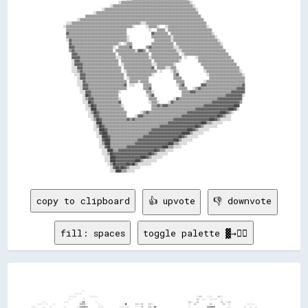
                                        ░░▒▒▒▒▒▒▒▒▒▒▒▒▒▒▒▒▒▒▒▒▒▒▒▒▒▒▒▒▒▒▒▒▒▒▒▒▒▒▒▒▒▒▒▒▒▒▒▒▒▒░░                                      

                                  ░░▒▒▒▒▒▒▒▒▒▒▒▒▒▒▒▒▒▒▒▒▒▒▒▒▒▒▒▒▒▒▒▒▒▒▒▒▒▒▒▒▒▒▒▒▒▒▒▒▒▒▒▒▒▒▒▒▒▒░░                                    

                            ░░▒▒▒▒▒▒▒▒▒▒▒▒▒▒▒▒▒▒▒▒▒▒▒▒▒▒▒▒▒▒▒▒▒▒▒▒▒▒▒▒▒▒▒▒▒▒▒▒▒▒▒▒▒▒▒▒▒▒▒▒▒▒▒▒▒▒░░                                  

                      ░░▒▒▒▒▒▒▒▒▒▒▒▒▒▒▒▒▒▒▒▒▒▒▒▒▒▒▒▒▒▒▒▒▒▒▒▒▒▒▒▒▒▒▒▒▒▒▒▒▒▒▒▒▒▒▒▒▒▒▒▒▒▒▒▒▒▒▒▒▒▒▒▒▒▒                                  

                ▒▒▒▒▒▒▒▒▒▒▒▒▒▒▒▒▒▒▒▒▒▒▒▒▒▒▒▒▒▒▒▒▒▒▒▒▒▒▒▒▒▒▒▒▒▒▒▒▒▒▒▒▒▒▒▒▒▒▒▒▒▒▒▒▒▒▒▒▒▒▒▒▒▒▒▒▒▒▒▒▒▒▒▒                                

          ░░▒▒▒▒▒▒▒▒▒▒▒▒▒▒▒▒▒▒▒▒▒▒▒▒▒▒▒▒▒▒▒▒▒▒▒▒▒▒▒▒▒▒▒▒▒▒▒▒▒▒▒▒▒▒▒▒▒▒▒▒▒▒▒▒▒▒▒▒▒▒▒▒▒▒▒▒▒▒▒▒▒▒▒▒▒▒▒▒▒▒                              

  ░░░░▒▒▒▒▒▒▒▒▒▒▒▒▒▒▒▒▒▒▒▒▒▒▒▒▒▒▒▒▒▒▒▒▒▒▒▒▒▒▒▒▒▒▒▒▒▒▒▒▒▒░░░░▒▒▒▒▒▒▒▒▒▒▒▒▒▒▒▒▒▒▒▒▒▒▒▒▒▒▒▒▒▒▒▒▒▒▒▒▒▒▒▒▒▒▒▒                            

░░▒▒▒▒▒▒▒▒▒▒▒▒▒▒▒▒▒▒▒▒▒▒▒▒▒▒▒▒▒▒▒▒▒▒▒▒▒▒▒▒▒▒▒▒▒▒▒▒░░        ░░▒▒▒▒▒▒░░    ░░▒▒▒▒▒▒▒▒▒▒▒▒▒▒▒▒▒▒▒▒▒▒▒▒▒▒▒▒░░                          

  ▒▒▒▒▒▒▒▒▒▒▒▒▒▒▒▒▒▒▒▒▒▒▒▒▒▒▒▒▒▒▒▒▒▒▒▒▒▒▒▒▒▒▒▒                ░░    ▒▒▒▒▒▒  ▒▒▒▒▒▒▒▒▒▒▒▒▒▒▒▒▒▒▒▒▒▒▒▒▒▒▒▒▒▒▒▒                        

  ▓▓▒▒▒▒▒▒▒▒▒▒▒▒▒▒▒▒▒▒▒▒▒▒▒▒▒▒▒▒▒▒▒▒▒▒▒▒▒▒▒▒▒▒                  ▓▓▒▒▒▒▒▒▒▒▒▒  ▒▒▒▒▒▒▒▒▒▒▒▒▒▒▒▒▒▒▒▒▒▒▒▒▒▒▒▒▒▒░░                      

  ▒▒▒▒▒▒▒▒▒▒▒▒▒▒▒▒▒▒▒▒▒▒▒▒▒▒▒▒▒▒▒▒▒▒▒▒▒▒▒▒▒▒▒▒░░                ▒▒▒▒▒▒▒▒▒▒▒▒▒▒░░▒▒▒▒▒▒▒▒▒▒▒▒▒▒▒▒▒▒▒▒▒▒▒▒▒▒▒▒▒▒░░                    

  ░░▓▓▒▒▒▒▒▒▒▒▒▒▒▒▒▒▒▒▒▒▒▒▒▒▒▒▒▒▒▒▒▒▒▒▒▒▒▒▒▒▒▒░░                  ▒▒▒▒▒▒▒▒▒▒▒▒░░▒▒▒▒▒▒▒▒▒▒▒▒▒▒▒▒▒▒▒▒▒▒▒▒▒▒▒▒▒▒▒▒░░                  

    ▓▓▒▒▒▒▒▒▒▒▒▒▒▒▒▒▒▒▒▒▒▒▒▒▒▒▒▒▒▒▒▒▒▒▒▒░░  ░░▒▒▒▒              ▒▒▒▒▒▒▒▒▒▒▒▒▒▒▒▒  ▒▒▒▒▒▒▒▒▒▒▒▒▒▒▒▒▒▒▒▒▒▒▒▒▒▒▒▒▒▒▒▒░░                

    ▓▓▓▓▒▒▒▒▒▒▒▒▒▒▒▒▒▒▒▒▒▒▒▒▒▒▒▒▒▒▒▒░░  ▒▒▒▒▒▒▒▒▓▓          ▒▒▓▓▒▒▒▒▒▒▒▒▒▒▒▒▒▒▒▒░░░░▒▒▒▒▒▒▒▒▒▒▒▒▒▒▒▒▒▒▒▒▒▒▒▒▒▒▒▒▒▒▒▒                

    ▒▒▓▓▒▒▒▒▒▒▒▒▒▒▒▒▒▒▒▒▒▒▒▒▒▒▒▒▒▒▒▒  ▒▒▒▒▒▒▒▒▒▒▒▒▒▒░░▓▓▓▓▒▒  ▒▒▒▒▒▒▒▒▒▒▒▒▒▒▒▒▒▒▒▒░░░░▒▒▒▒▒▒▒▒▒▒▒▒▒▒▒▒▒▒▒▒▒▒▒▒▒▒▒▒▒▒▒▒              

      ▓▓▓▓▒▒▒▒▒▒▒▒▒▒▒▒▒▒▒▒▒▒▒▒▒▒▒▒▒▒▒▒  ▒▒▒▒▒▒▒▒▒▒▒▒▒▒▒▒▒▒▒▒▒▒  ▒▒▒▒▒▒▒▒▒▒▒▒▒▒▒▒▒▒▒▒  ░░▒▒▒▒▒▒▒▒▒▒▒▒▒▒▒▒▒▒▒▒▒▒▒▒▒▒▒▒▒▒▒▒            

      ▓▓▓▓▓▓▒▒▒▒▒▒▒▒▒▒▒▒▒▒▒▒▒▒▒▒▒▒▒▒▒▒░░░░▒▒▒▒▒▒▒▒▒▒▒▒▒▒▒▒▒▒▒▒░░▒▒▒▒▒▒▒▒▒▒▒▒▒▒▒▒▒▒▒▒▒▒  ░░      ░░▒▒▒▒▒▒▒▒▒▒▒▒▒▒▒▒▒▒▒▒▒▒▒▒          

      ░░▓▓▓▓▒▒▒▒▒▒▒▒▒▒▒▒▒▒▒▒▒▒▒▒▒▒▒▒▒▒▒▒  ▒▒▒▒▒▒▒▒▒▒▒▒▒▒▒▒▒▒▒▒▒▒  ▒▒▒▒▒▒▒▒▒▒▒▒▒▒▒▒▒▒░░            ▒▒▒▒▒▒▒▒▒▒▒▒▒▒▒▒▒▒▒▒▒▒▒▒▒▒        

      ░░▓▓▓▓▓▓▒▒▒▒▒▒▒▒▒▒▒▒▒▒▒▒▒▒▒▒▒▒▒▒▒▒  ░░▒▒▒▒▒▒▒▒▒▒▒▒▒▒▒▒▒▒▒▒░░░░▒▒▒▒▒▒▒▒▒▒▒▒░░                  ▒▒▒▒▒▒▒▒▒▒▒▒▒▒▒▒▒▒▒▒▒▒▒▒▒▒      

      ░░░░▓▓▓▓▒▒▒▒▒▒▒▒▒▒▒▒▒▒▒▒▒▒▒▒▒▒▒▒▒▒▒▒  ▒▒▒▒▒▒▒▒▒▒▒▒▒▒▒▒▒▒▒▒▓▓  ▒▒▒▒▒▒░░░░▒▒▒▒                    ▒▒▒▒▒▒▒▒▒▒▒▒▒▒▒▒▒▒▒▒▒▒▒▒▒▒    

      ░░░░▒▒▓▓▒▒▒▒▒▒▒▒▒▒▒▒▒▒▒▒▒▒▒▒▒▒▒▒▒▒▒▒  ░░▒▒▒▒▒▒▒▒▒▒▒▒▒▒▒▒▒▒▒▒▒▒  ░░      ░░▒▒░░                  ░░▒▒▒▒▒▒▒▒▒▒▒▒▒▒▒▒▒▒▒▒▒▒▒▒░░  

        ░░░░▓▓▓▓▒▒▒▒▒▒▒▒▒▒▒▒▒▒▒▒▒▒▒▒▒▒▒▒▒▒▒▒  ▒▒▒▒▒▒▒▒▒▒▒▒▒▒▒▒▒▒░░              ▒▒▓▓                    ░░▒▒▒▒▒▒▒▒▒▒▒▒▒▒▒▒▒▒▒▒▒▒▒▒░░

          ░░▓▓▓▓▒▒▒▒▒▒▒▒▒▒▒▒▒▒▒▒▒▒▒▒▒▒▒▒▒▒▒▒  ░░▒▒▒▒▒▒▒▒▒▒▒▒▒▒                  ▒▒▒▒▒▒                    ▒▒▒▒▒▒▒▒▒▒▒▒▒▒▒▒▒▒▒▒▒▒▒▒▒▒

          ░░░░▓▓▒▒▒▒▒▒▒▒▒▒▒▒▒▒▒▒▒▒▒▒▒▒▒▒▒▒▒▒▒▒  ▒▒▒▒▒▒░░▒▒▒▒▒▒                    ▒▒▒▒▒▒              ░░▒▒▒▒▒▒▒▒▒▒▒▒▒▒▒▒▒▒▒▒▒▒▒▒▒▒▒▒

          ░░░░▓▓▓▓▒▒▒▒▒▒▒▒▒▒▒▒▒▒▒▒▒▒▒▒▒▒▒▒▒▒▓▓  ░░░░      ▒▒▒▒▒▒                  ░░▒▒▓▓            ▓▓▓▓▒▒▒▒▒▒▒▒▒▒▒▒▒▒▒▒▒▒▒▒▒▒▒▒▒▒▓▓

            ░░▓▓▓▓▒▒▒▒▒▒▒▒▒▒▒▒▒▒▒▒▒▒▒▒▒▒▒▒▒▒▒▒            ▒▒▒▒▓▓                    ▒▒▒▒▒▒    ░░▒▒▓▓▒▒▒▒▒▒▒▒▒▒▒▒▒▒▒▒▒▒▒▒▒▒▒▒▒▒▓▓▓▓▓▓

            ░░░░▓▓▓▓▒▒▒▒▒▒▒▒▒▒▒▒▒▒▒▒▒▒▒▒░░                  ▒▒▒▒░░                    ▒▒▒▒▒▒▓▓▓▓▒▒▒▒▒▒▒▒▒▒▒▒▒▒▒▒▒▒▒▒▒▒▒▒▒▒▓▓▓▓▓▓▓▓▓▓

              ░░██▓▓▒▒▒▒▒▒▒▒▒▒▒▒▒▒▒▒▒▒▒▒                    ░░▒▒▓▓                    ▒▒▒▒▒▒▒▒▒▒▒▒▒▒▒▒▒▒▒▒▒▒▒▒▒▒▒▒▒▒▒▒▓▓▓▓▓▓▓▓▓▓▓▓░░

              ░░▒▒▓▓▓▓▒▒▒▒▒▒▒▒▒▒▒▒▒▒▒▒▒▒░░                    ▒▒▒▒▒▒            ░░▓▓▒▒▒▒▒▒▒▒▒▒▒▒▒▒▒▒▒▒▒▒▒▒▒▒▒▒▒▒▓▓▓▓▓▓▓▓▓▓▓▓▓▓▓▓▓▓  

              ░░░░██▓▓▒▒▒▒▒▒▒▒▒▒▒▒▒▒▒▒▒▒▓▓                    ░░▒▒▒▒░░      ░░▓▓▒▒▒▒▒▒▒▒▒▒▒▒▒▒▒▒▒▒▒▒▒▒▒▒▒▒▒▒▓▓▓▓▓▓▓▓▓▓▓▓▓▓▓▓▓▓▓▓▒▒  

                ░░▒▒██▓▓▒▒▒▒▒▒▒▒▒▒▒▒▒▒▒▒▒▒░░                    ▒▒▒▒▓▓▒▒▓▓▓▓▒▒▒▒▒▒▒▒▒▒▒▒▒▒▒▒▒▒▒▒▒▒▒▒▒▒▓▓▓▓▓▓▓▓▓▓▓▓▓▓▓▓▓▓▓▓▓▓████    

                ░░░░████▒▒▒▒▒▒▒▒▒▒▒▒▒▒▒▒▒▒▒▒                    ▒▒▒▒▒▒▒▒▒▒▒▒▒▒▒▒▒▒▒▒▒▒▒▒▒▒▒▒▒▒▒▒▓▓▓▓▓▓▓▓▓▓▓▓▓▓▓▓▓▓▓▓▓▓▓▓████▓▓░░    

                  ░░▒▒██▓▓▒▒▒▒▒▒▒▒▒▒▒▒▒▒▒▒▒▒▒▒          ░░▒▒▓▓▒▒▒▒▒▒▒▒▒▒▒▒▒▒▒▒▒▒▒▒▒▒▒▒▒▒▒▒▓▓▓▓▓▓▓▓▓▓▓▓▓▓▓▓▓▓▓▓▓▓▓▓████▓▓▒▒░░        

                  ░░░░▓▓▓▓▒▒▒▒▒▒▒▒▒▒▒▒▒▒▒▒▒▒▒▒      ░░▓▓▓▓▒▒▒▒▒▒▒▒▒▒▒▒▒▒▒▒▒▒▒▒▒▒▒▒▒▒▒▒▓▓▓▓▓▓▓▓▓▓▓▓▓▓▓▓▓▓▓▓▓▓▓▓▓▓██▓▓▒▒░░░░          

                    ░░▒▒██▓▓▒▒▒▒▒▒▒▒▒▒▒▒▒▒▒▒▒▒▓▓▒▒▓▓▒▒▒▒▒▒▒▒▒▒▒▒▒▒▒▒▒▒▒▒▒▒▒▒▒▒▒▒▓▓▓▓▓▓▓▓▓▓▓▓▓▓▓▓▓▓▓▓▓▓▓▓▓▓████▓▓▒▒░░░░░░░░          

                      ░░████▒▒▒▒▒▒▒▒▒▒▒▒▒▒▒▒▒▒▒▒▒▒▒▒▒▒▒▒▒▒▒▒▒▒▒▒▒▒▒▒▒▒▒▒▒▒▒▒▓▓▓▓▓▓▓▓▓▓▓▓▓▓▓▓▓▓▓▓▓▓▓▓████▒▒▒▒░░░░░░░░                

                      ░░▒▒██▓▓▒▒▒▒▒▒▒▒▒▒▒▒▒▒▒▒▒▒▒▒▒▒▒▒▒▒▒▒▒▒▒▒▒▒▒▒▒▒▒▒▓▓▓▓▓▓▓▓▓▓▓▓▓▓▓▓▓▓▓▓▓▓▓▓▓▓██▓▓▒▒░░░░░░░░░░                    

                      ░░░░████▓▓▒▒▒▒▒▒▒▒▒▒▒▒▒▒▒▒▒▒▒▒▒▒▒▒▒▒▒▒▒▒▒▒▓▓▓▓▓▓▓▓▓▓▓▓▓▓▓▓▓▓▓▓▓▓▓▓▓▓████▓▓▒▒░░░░░░░░                          

                        ░░▓▓████▒▒▒▒▒▒▒▒▒▒▒▒▒▒▒▒▒▒▒▒▒▒▒▒▒▒▒▒▒▒▓▓▓▓▓▓▓▓▓▓▓▓▓▓▓▓▓▓▓▓▓▓▓▓██████▒▒░░░░░░░░                              

                        ░░░░████▓▓▒▒▒▒▒▒▒▒▒▒▒▒▒▒▒▒▒▒▒▒▒▒▒▒▓▓▓▓▓▓▓▓▓▓▓▓▓▓▓▓▓▓▓▓▓▓▓▓▓▓██▓▓▒▒░░░░░░░░                                  

                          ░░▓▓████▒▒▒▒▒▒▒▒▒▒▒▒▒▒▒▒▒▒▒▒▓▓▓▓▓▓▓▓▓▓▓▓▓▓▓▓▓▓▓▓▓▓▓▓▓▓████▒▒░░░░░░░░                                      

                          ░░▒▒████▒▒▒▒▒▒▒▒▒▒▒▒▒▒▒▒▒▒▓▓▓▓▓▓▓▓▓▓▓▓▓▓▓▓▓▓▓▓▓▓▓▓████▒▒▒▒░░░░░░                                          

                          ░░░░▓▓██▒▒▒▒▒▒▒▒▒▒▒▒▓▓▓▓▓▓▓▓▓▓▓▓▓▓▓▓▓▓▓▓▓▓▓▓▓▓████▒▒▒▒░░░░░░                                              

                            ░░░░████▒▒▒▒▓▓▓▓▓▓▓▓▓▓▓▓▓▓▓▓▓▓▓▓▓▓▓▓▓▓██▓▓▒▒▒▒░░░░░░                                                    

                            ░░░░▒▒██▓▓▓▓▓▓▓▓▓▓▓▓▓▓▓▓▓▓▓▓▓▓▓▓▓▓██▓▓▒▒░░░░░░░░                                                        

                              ░░░░████▓▓▓▓▓▓▓▓▓▓▓▓▓▓▓▓▓▓████▓▓▒▒░░░░░░░░                                                            

                              ░░░░████▓▓▓▓▓▓▓▓▓▓▓▓▓▓████▒▒░░░░░░░░░░                                                                

                                ░░▒▒██▓▓▓▓▓▓▓▓██▓▓██▒▒░░░░░░░░░░                                                                    

                                  ░░▓▓██▓▓██▓▓▒▒░░░░░░░░                                                                            

copy to clipboard
👍 upvote
👎 downvote
fill: spaces
toggle palette ▓→✊🏽
                                                                                                                                                                                                            
                                                                                                                                                                                                            
                                                                                                                                                                                                            
                                                                                                                                                                                                            
                                                                                                                                                                                                            
                                                                                                                                                                                                            
                                                ░░                                                                                                                                                          
                                          ░░░░░░                                                                                                                                                            
                                      ░░░░░░          ░░░░░░                                                                          ░░▒▒    ░░░░    ▒▒░░                                                  
                                      ░░        ░░                                                                                    ▒▒  ░░░░  ░░░░░░  ░░                                                  
                  ░░              ░░░░        ░░██        ░░                                                                    ▒▒░░  ▒▒                ▒▒  ░░▒▒                                            
              ░░░░  ░░    ░░                  ▓▓▓▓░░        ░░                ░░██      ▒▒░░▒▒    ▒▒░░                          ░░  ▒▒          ▒▒        ▒▒  ░░            ░░░░░░                          
          ░░░░    ░░    ░░        ░░        ░░▓▓██▓▓        ░░░░            ░░░░░░░░    ░░  ▒▒    ▒▒░░██                        ░░            ▓▓████          ░░          ░░  ░░  ░░                        
        ░░░░      ▓▓░░      ░░░░  ░░        ▒▒▓▓██▒▒          ░░              ▒▒  ▓▓▒▒▓▓░░  ████▓▓    ▒▒                  ░░▒▒░░░░            ░░██▒▒          ░░░░░░    ░░    ▓▓    ░░                      
        ░░      ▒▒████      ░░    ░░        ░░████▓▓        ░░      ░░▓▓▒▒    ▓▓                      ░░  ░░▓▓▒▒          ▒▒                ░░██▓▓▓▓░░              ▒▒  ░░  ░░██▒▒  ░░                      
      ░░░░      ▓▓██▓▓░░      ░░░░          ░░██████                ▓▓  ░░██▓▓                        ░░██▓▓  ░░░░          ░░              ██████████            ░░    ░░    ██░░  ░░                      
        ░░      ██████░░                      ░░██          ░░      ░░░░                                      ▓▓            ▒▒              ████████▓▓░░          ▒▒    ░░    ▓▓    ░░                      
      ░░          ▒▒██        ░░  ░░          ▒▒██                    ██                                    ▒▒░░        ░░                ▒▒▒▒██████▒▒▓▓              ▒▒  ░░      ░░                        
        ░░        ██▓▓      ░░        ░░      ▒▒▒▒          ░░▓▓▓▓▒▒▓▓                                        ▓▓░░██▓▓  ▒▒░░              ██▒▒██████▒▒██            ░░▒▒    ░░░░░░                          
        ░░        ██▓▓        ░░        ░░            ░░  ░░  ▒▒    ░░                                          ░░    ▒▒                  ██▓▓████████▓▓                              ░░                    
          ░░        ░░    ░░          ░░  ░░░░░░  ░░          ▒▒▒▒          ░░  ░░░░  ░░    ░░  ░░  ░░  ░░        ░░██    ░░                ██████████              ▒▒        ░░░░  ░░    ░░░░              
          ░░░░░░        ░░░░    ░░░░      ░░  ░░░░  ░░          ▒▒          ▒▒  ▒▒░░░░░░▒▒░░▒▒  ░░░░▒▒░░▒▒        ██    ░░                ░░██████████▒▒              ░░  ░░      ░░    ░░  ░░  ░░          
              ░░  ░░░░░░░░▒▒░░  ▒▒  ░░  ▒▒▒▒                    ██          ▒▒▒▒▒▒░░░░░░░░▒▒▒▒░░░░▒▒▒▒▒▒▒▒        ▒▒    ░░░░▒▒                ██░░██              ▒▒▒▒░░  ░░░░                ░░  ░░        
                        ░░  ▒▒░░▒▒  ▒▒░░░░                ▓▓▒▒▓▓░░          ▒▒  ▒▒░░▒▒░░    ▒▒▒▒  ▒▒▒▒░░▒▒          ▓▓▒▒▓▓  ░░                ██░░██              ░░      ░░          ▒▒                    
                  ░░░░  ░░░░              ░░░░░░░░░░      ▓▓                ░░  ░░░░  ░░    ░░░░  ░░░░  ░░              ░░░░░░                ██░░██              ░░░░░░            ░░██          ░░  ░░    
                  ▒▒  ░░                      ░░  ░░      ░░██▓▓      ▒▒  ░░▒▒  ░░  ░░░░    ░░  ░░  ░░░░░░▒▒  ░░░░  ▒▒██▒▒░░  ▒▒              ██░░██            ▒▒  ░░              ▓▓▓▓▓▓          ░░      
                    ░░          ▓▓██▓▓          ▒▒            ▒▒    ▒▒  ░░▒▒  ░░    ░░░░░░  ▒▒▒▒  ░░▒▒  ▒▒  ░░      ▓▓          ▒▒            ██░░██          ░░  ░░░░░░          ░░▓▓████▒▒        ░░░░    
              ░░▒▒▒▒            ████▓▓            ▒▒▒▒▒▒      ▒▒    ▒▒▒▒  ▒▒▒▒░░▒▒░░░░  ▒▒  ▒▒▒▒▒▒  ░░  ▒▒▒▒░░▒▒░░  ██          ░░                            ▒▒    ░░            ░░▒▒██▓▓▒▒            ░░  
              ░░                ░░▒▒░░                ▒▒  ▓▓▓▓░░    ▒▒░░░░▒▒      ░░░░░░░░░░▒▒▒▒░░░░░░░░▒▒      ▒▒  ░░▒▒▓▓      ░░░░  ▒▒                ▒▒  ░░░░      ░░          ░░▒▒██▓▓▒▒                
                ░░            ██████████░░          ▒▒    ▓▓        ░░  ░░░░░░  ░░  ░░░░  ░░░░░░  ░░░░░░░░░░  ░░        ▒▒            ░░  ▒▒░░    ░░▒▒  ▒▒          ░░░░            ▒▒▒▒▓▓            ░░    
            ░░░░            ░░▓▓██████▓▓▒▒            ░░░░▒▒▓▓▓▓▒▒                                                  ▓▓▓▓██            ▒▒░░    ░░░░    ░░▒▒          ░░              ▒▒▒▒▒▒              ░░  
          ░░                ░░▒▒██████▒▒▒▒                      ▓▓                                                ▒▒          ░░      ░░      ▒▒▒▒                                  ▒▒▒▒▒▒          ░░      
            ▒▒░░            ░░▒▒██████▒▒▒▒            ▒▒▒▒      ▒▒                                                ██      ░░░░          ░░░░                          ░░            ▒▒▒▒██          ░░      
              ▒▒            ░░▒▒██████▒▒▒▒            ▒▒      ██                                                    ▓▓░░░░░░      ▓▓      ░░░░                        ░░░░░░        ░░░░▒▒        ░░░░      
            ▒▒░░            ░░▒▒██████▒▒▒▒            ▒▒▒▒    ▒▒  ▒▒▒▒                                          ▓▓  ░░▒▒░░        ▒▒░░      ░░                            ░░                                
          ░░                    ██▒▒██                        ▒▒▓▓  ▒▒░░                                      ██  ▒▒██░░░░      ▓▓██▓▓      ░░░░                          ░░░░░░              ░░░░░░        
            ░░░░                ██▒▒██                ░░░░            ██                                    ▒▒░░      ░░        ████▒▒        ░░                              ░░  ░░░░  ░░░░░░              
                ░░              ██▒▒██              ▒▒              ▒▒░░                                      ██      ░░        ▒▒██▒▒      ░░░░                                ░░  ░░░░    ░░              
              ░░                ██▒▒██                ▒▒            ▓▓  ▒▒░░▓▓░░              ░░      ██▒▒▓▓  ▒▒░░    ░░░░        ▓▓░░      ░░░░                                                            
              ░░▒▒▒▒            ██▒▒██            ▒▒▒▒▒▒              ▓▓░░    ▓▓  ░░░░  ░░░░░░▒▒▒▒░░░░░░    ▓▓░░        ░░        ▓▓░░      ░░                                                              
                    ░░          ██▒▒██          ▒▒                          ░░░░  ▓▓░░▒▒▒▒░░▓▓▒▒▒▒▒▒  ▒▒                ░░░░      ▓▓░░    ░░░░                                                              
                  ▒▒  ░░        ▓▓░░██        ░░  ░░                        ░░▓▓▒▒░░░░░░▒▒░░▓▓░░▓▓██▓▓▓▓                  ░░░░          ░░░░                                                                
                  ░░░░  ░░                ░░░░░░░░░░                            ░░░░░░░░▓▓▓▓▓▓▒▒████▓▓░░                        ░░  ░░                                                                      
                            ░░░░▒▒  ▒▒░░░░░░                                  ░░░░░░░░░░░░░░░░▒▒▓▓▓▓▒▒░░░░░░░░                    ░░                                                                        
                        ░░▒▒░░  ▒▒  ░░  ▒▒▒▒                                  ░░░░░░░░░░░░░░░░░░░░  ░░░░░░░░░░░░                                                                                            
                                  ░░                                          ░░░░░░░░  ░░░░░░  ░░    ░░░░░░░░░░                                                                                            
                                                                            ░░░░░░▓▓▒▒░░░░░░▒▒░░░░      ▒▒░░░░░░                                                                                            
                                                                            ░░░░░░░░▒▒░░░░░░░░▒▒▒▒░░    ▒▒░░░░░░                                                                                            
                                                                          ░░░░░░░░░░░░░░░░░░  ▒▒▒▒▒▒░░▓▓▒▒░░░░░░                                                