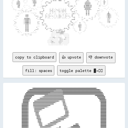
copy to clipboard
👍 upvote
👎 downvote
fill: spaces
toggle palette ▓→✊🏽
                  ▒▒██████████████████████████████████████████████████████████████████████████████████████████████████████████████▒▒                
            ▒▒██████████████████████████████████████████████▓▓▓▓▓▓▓▓▓▓██████████████████████████████████████████████████████████████████▒▒          
          ██████████████████████████████████████████████▓▓▓▓▓▓▓▓▓▓▓▓▓▓▓▓██████████████████████████████████████████████████████████████████▒▒        
        ██████████████████████████████████████████▓▓▓▓▓▓▓▓▓▓▓▓▓▓▓▓▓▓▓▓▓▓████████████████████████████████████████████████████████████████████▓▓      
      ████████████████████████████████████████▓▓▓▓▓▓▓▓▓▓▓▓▓▓▓▓▓▓▓▓▓▓▓▓▓▓██████████████████████████████████████████████████████████████████████▒▒    
    ▒▒██████████████▓▓                  ▓▓▓▓▓▓▓▓▓▓▓▓▓▓▓▓▓▓▓▓▓▓▓▓▓▓▓▓▓▓▓▓▒▒                                                      ▓▓██████████████    
    ██████████████                ░░▒▒▓▓▓▓▓▓▓▓▓▓▓▓▓▓▓▓▓▓▓▓▓▓▓▓▓▓▓▓▓▓▓▓▓▓▓▓                                                          ██████████████  
  ░░████████████              ░░▓▓▓▓▓▓▓▓▓▓▓▓▓▓▓▓▓▓▓▓▓▓▓▓▓▓▓▓▓▓▓▓▓▓▓▓▓▓▓▓▓▓                                                            ████████████░░
  ▓▓██████████            ▒▒▓▓▓▓▓▓▓▓▓▓▓▓▓▓▓▓▓▓▓▓▓▓▓▓▓▓▓▓▓▓▓▓▓▓▓▓▓▓▓▓▓▓▓▓▓▓▒▒                                                            ██████████▓▓
  ██████████▒▒        ▓▓▓▓▓▓▓▓▓▓▓▓▓▓▓▓▓▓▓▓▓▓▓▓▓▓▓▓▓▓▓▓▓▓▓▓▓▓▓▓▓▓▒▒    ▒▒▓▓▓▓                                                            ▒▒██████████
░░██████████        ▓▓▓▓▓▓▓▓▓▓▓▓▓▓▓▓▓▓▓▓▓▓▓▓▓▓▓▓▓▓▓▓▓▓▓▓▓▓▒▒░░        ░░▓▓▓▓░░                                                            ██████████
▓▓██████████        ▓▓▓▓▓▓▓▓▓▓▓▓▓▓▓▓▓▓▓▓▓▓▓▓▓▓▓▓▓▓▓▓▓▓▓▓                ▓▓▓▓▒▒                                                            ██████████
██████████▓▓        ▓▓▓▓▓▓▓▓▓▓▓▓▓▓▓▓▓▓▓▓▓▓▓▓▓▓▓▓▓▓░░                    ▒▒▓▓▓▓                                                            ██████████
██████████▓▓        ▒▒▓▓▓▓▓▓▓▓▓▓▓▓▓▓▓▓▓▓▓▓▓▓▒▒░░                          ▓▓▓▓▒▒                                                          ██████████
██████████▓▓        ░░▓▓▓▓▓▓▓▓▓▓▓▓▓▓▓▓▓▓                                  ▓▓▓▓▓▓                                                          ██████████
██████████▓▓          ▓▓▓▓▓▓▓▓▓▓▓▓▒▒                                      ▒▒▓▓▓▓░░                                                        ██████████
██████████▓▓          ▓▓▓▓▓▓▓▓▒▒                                            ▓▓▓▓▓▓                                                        ██████████
██████████▓▓          ░░▓▓▓▓▓▓                                              ▓▓▓▓▓▓░░                                                      ██████████
██████████▓▓            ▓▓▓▓▓▓                                              ▓▓▓▓▓▓                                                        ██████████
██████████▓▓            ▒▒▓▓▓▓▒▒                                        ░░▓▓▓▓▓▓▓▓░░                                                      ██████████
██████████▓▓              ▓▓▓▓▓▓                                    ▒▒▓▓▓▓▓▓▓▓▓▓▒▒                                                        ██████████
██████████▓▓              ▓▓▓▓▓▓▒▒                            ░░▓▓▓▓▓▓▓▓▓▓▓▓▒▒                                                            ██████████
██████████▓▓              ░░▓▓▓▓▓▓                        ░░▓▓▓▓▓▓▓▓▓▓▓▓▓▓                                                                ██████████
██████████▓▓                ▓▓▓▓▓▓                    ▒▒▓▓▓▓▓▓▓▓▓▓▓▓░░                                                                    ██████████
██████████▓▓                ▒▒▓▓▓▓▒▒            ░░▓▓▓▓▓▓▓▓▓▓▓▓▒▒░░                                                                        ██████████
██████████▓▓                  ▓▓▓▓▓▓        ░░▓▓▓▓▓▓▓▓▓▓▓▓▓▓░░                                ▓▓██▒▒                                      ██████████
██████████▓▓                  ▒▒▓▓▓▓░░  ▒▒▓▓▓▓▓▓▓▓▓▓▓▓▒▒░░                                ██████████░░                                    ██████████
██████████▓▓                    ▓▓▓▓▓▓▓▓▓▓▓▓▓▓▓▓▓▓▒▒              ██                ░░▓▓██████████████                                    ██████████
██████████▓▓                    ▒▒▓▓▓▓▓▓▓▓▓▓▒▒░░            ▓▓██████            ▒▒████████████████████░░                                  ██████████
██████████▓▓                      ▓▓▓▓▓▓▒▒              ░░██████████▓▓      ▓▓██████████████████████████                                  ██████████
██████████▓▓                                              ████████████  ▒▒██████████████████████████████                  ▓▓▓▓▒▒          ██████████
██████████▓▓                                              ▓▓████████████████████████████▓▓░░  ████████▓▓            ░░▓▓▓▓▓▓▓▓▓▓▒▒        ██████████
██████████▓▓                                                ████████████████████████▒▒        ████▒▒            ░░▓▓▓▓▓▓▓▓▓▓▓▓▓▓▓▓        ██████████
██████████▓▓                                              ▒▒████████████████████                            ▒▒▓▓▓▓▓▓▓▓▓▓▓▓▓▓▓▓▓▓▓▓░░      ██████████
██████████▓▓                                        ▒▒████████████████████░░                        ░░▓▓▓▓▓▓▓▓▓▓▓▓▓▓▓▓▓▓▓▓▓▓▓▓▓▓▓▓▓▓      ██████████
██████████▓▓                                    ▓▓██████████████████▓▓                          ▒▒▓▓▓▓▓▓▓▓▓▓▓▓▓▓▓▓▓▓▓▓▓▓▓▓▓▓▓▓▓▓▓▓▓▓░░    ██████████
██████████▓▓                              ▒▒████████████████████▒▒                          ▒▒▓▓▓▓▓▓▓▓▓▓▓▓▓▓▓▓▓▓▓▓▓▓▓▓▓▓▓▓▓▓▓▓▓▓▓▓▓▓▓▓    ██████████
██████████▓▓                        ░░████████████████████▓▓░░                        ░░▓▓▓▓▓▓▓▓▓▓▓▓▓▓▓▓▓▓▓▓▓▓▓▓▓▓▓▓▓▓▓▓▓▓▓▓▓▓▓▓▓▓▓▓▓▓░░  ██████████
██████████▓▓                    ▒▒██████████████████▓▓                          ░░▓▓▓▓▓▓▓▓▓▓▓▓▓▓▓▓▓▓▓▓▓▓▓▓▓▓▓▓▓▓▓▓▓▓▓▓▓▓▓▓▓▓    ░░▓▓▓▓▓▓  ██████████
██████████▓▓                    ██████████████▓▓                              ░░▓▓▓▓▓▓▓▓▓▓▓▓▓▓▓▓▓▓▓▓▓▓▓▓▓▓▓▓▓▓▓▓▓▓▓▓▒▒            ▒▒▓▓▓▓  ██████████
██████████▓▓                    ██████████▒▒                                  ▒▒▓▓▓▓▓▓▓▓▓▓▓▓▓▓▓▓▓▓▓▓▓▓▓▓▓▓▓▓▓▓▓▓▒▒                  ▓▓▓▓▓▓██████████
██████████▓▓                    ████████████                                  ░░▓▓▓▓▓▓▓▓▓▓▓▓▓▓▓▓▓▓▓▓▓▓▓▓▓▓▓▓                        ▓▓▓▓▓▓██████████
██████████▓▓                    ▒▒██████████░░              ░░▓▓▓▓▓▓            ▓▓▓▓▓▓▓▓▓▓▓▓▓▓▓▓▓▓▓▓▓▓░░                            ░░▓▓▓▓██████████
██████████▓▓                      ██████░░            ▓▓▓▓▓▓▓▓▓▓▓▓▓▓▓▓          ▒▒▓▓▓▓▓▓▓▓▓▓▓▓▓▓░░                                    ▓▓▓▓▓▓████████
██████████▓▓                      ▓▓            ░░▒▒▓▓▓▓▓▓▓▓▓▓▓▓▓▓▓▓▓▓░░          ▓▓▓▓▓▓▓▓▓▓░░                                        ░░▓▓▓▓████████
██████████▓▓                                ▒▒▓▓▓▓▓▓▓▓▓▓▓▓▓▓▓▓▓▓▓▓▓▓▓▓▓▓          ▒▒▓▓▓▓▓▓                                              ▓▓▓▓▓▓██████
██████████▓▓                          ░░▓▓▓▓▓▓▓▓▓▓▓▓▓▓▓▓▓▓▓▓▓▓▓▓▓▓▓▓▓▓▓▓            ▓▓▓▓▓▓                                              ▓▓▓▓▓▓██████
██████████▓▓                      ▒▒▓▓▓▓▓▓▓▓▓▓▓▓▓▓▓▓▓▓▓▓▓▓▓▓▓▓▓▓▓▓▓▓▓▓▓▓▒▒          ▓▓▓▓▓▓                                            ▓▓▓▓▓▓▓▓██████
██████████▓▓                  ▒▒▓▓▓▓▓▓▓▓▓▓▓▓▓▓▓▓▓▓▓▓▓▓▓▓▓▓▓▓▓▓▓▓▓▓▓▓▓▓▓▓▓▓          ░░▓▓▓▓▒▒                                    ░░▓▓▓▓▓▓▓▓▓▓▓▓██████
██████████▓▓            ░░▓▓▓▓▓▓▓▓▓▓▓▓▓▓▓▓▓▓▓▓▓▓▓▓▓▓▓▓▓▓▓▓▓▓▓▓▓▓▓▓▓▓▓▓▓▓▓▓            ▓▓▓▓▓▓                                ▒▒▓▓▓▓▓▓▓▓▓▓▓▓██████████
██████████▓▓          ▓▓▓▓▓▓▓▓▓▓▓▓▓▓▓▓▓▓▓▓▓▓▓▓▓▓▓▓▓▓▓▓▓▓▓▓▓▓▓▓▓▓░░  ░░▓▓▓▓▒▒          ▒▒▓▓▓▓░░                          ▒▒▓▓▓▓▓▓▓▓▓▓▓▓▒▒  ██████████
██████████▓▓        ▓▓▓▓▓▓▓▓▓▓▓▓▓▓▓▓▓▓▓▓▓▓▓▓▓▓▓▓▓▓▓▓▓▓▓▓▓▓▓▓░░        ▓▓▓▓▓▓          ░░▓▓▓▓▓▓                      ▒▒▓▓▓▓▓▓▓▓▓▓▓▓▒▒      ██████████
██████████▓▓      ▒▒▓▓▓▓▓▓▓▓▓▓▓▓▓▓▓▓▓▓▓▓▓▓▓▓▓▓▓▓▓▓▓▓▓▓▒▒░░            ░░▓▓▓▓            ▓▓▓▓▓▓                  ▒▒▓▓▓▓▓▓▓▓▓▓▓▓░░          ██████████
██████████▓▓      ▓▓▓▓▓▓▓▓▓▓▓▓▓▓▓▓▓▓▓▓▓▓▓▓▓▓▓▓▓▓▓▓▒▒                    ▓▓▓▓▒▒          ▒▒▓▓▓▓▒▒          ░░▓▓▓▓▓▓▓▓▓▓▓▓▒▒                ██████████
██████████▓▓      ░░▓▓▓▓▓▓▓▓▓▓▓▓▓▓▓▓▓▓▓▓▓▓▓▓▒▒░░                        ▓▓▓▓▓▓            ▓▓▓▓▓▓    ░░▒▒▓▓▓▓▓▓▓▓▓▓▓▓░░                    ██████████
██████████▓▓        ▓▓▓▓▓▓▓▓▓▓▓▓▓▓▓▓▓▓▓▓▒▒                                ▓▓▓▓░░          ▒▒▓▓▓▓▓▓▓▓▓▓▓▓▓▓▓▓▓▓▒▒░░                        ██████████
██████████▓▓        ░░▓▓▓▓▓▓▓▓▓▓▓▓▓▓                                      ▓▓▓▓▓▓            ▓▓▓▓▓▓▓▓▓▓▓▓▓▓▒▒                              ██████████
██████████▓▓          ▓▓▓▓▓▓▓▓▒▒░░                                        ▒▒▓▓▓▓░░          ▒▒▓▓▓▓▓▓▒▒                                    ██████████
██████████▓▓          ▓▓▓▓▓▓░░                                            ░░▓▓▓▓▓▓            ░░░░                                        ██████████
██████████▓▓          ░░▓▓▓▓▒▒                                            ░░▓▓▓▓▓▓                                                        ██████████
██████████▓▓            ▓▓▓▓▓▓                                          ▒▒▓▓▓▓▓▓▓▓                                                        ██████████
████████████            ▒▒▓▓▓▓▒▒                                    ▒▒▓▓▓▓▓▓▓▓▓▓░░                                                        ██████████
▒▒██████████              ▓▓▓▓▓▓                              ░░▓▓▓▓▓▓▓▓▓▓▓▓░░                                                            ██████████
  ██████████              ▓▓▓▓▓▓▒▒                        ▒▒▓▓▓▓▓▓▓▓▓▓▓▓░░                                                                ██████████
  ████████████            ░░▓▓▓▓▓▓                  ░░▓▓▓▓▓▓▓▓▓▓▓▓▒▒                                                                    ████████████
  ▒▒██████████▒▒            ▓▓▓▓▓▓              ▒▒▓▓▓▓▓▓▓▓▓▓▓▓▒▒                                                                      ▒▒██████████▒▒
    ████████████▒▒          ░░▓▓▓▓▒▒      ░░▒▒▓▓▓▓▓▓▓▓▓▓▓▓░░                                                                        ▒▒████████████  
    █████████████