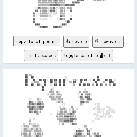
                ▒▒▒▒▒▒▒▒▒▒▒▒▒▒▓▓▒▒▒▒▒▒      ▓▓▓▓▓▓                                

                ▒▒▒▒▒▒▒▒▒▒▓▓▓▓▓▓▓▓▒▒▒▒▓▓▓▓▓▓▓▓                                    

              ░░▓▓▒▒▒▒▒▒░░▒▒▓▓░░░░▒▒▒▒  ▒▒▒▒                                      

              ▓▓  ▒▒▒▒▒▒░░▓▓▓▓░░  ▒▒▒▒    ▓▓                                      

            ▓▓    ▒▒▒▒▒▒░░░░░░░░  ▒▒▒▒                                            

            ▒▒    ▒▒▒▒▒▒░░░░      ▓▓▒▒    ░░                                      

            ▓▓    ░░░░░░        ░░▓▓▒▒    ██                                      

            ▓▓                        ░░██                                        

              ██▓▓                ░░██▒▒                                          

copy to clipboard
👍 upvote
👎 downvote
fill: spaces
toggle palette ▓→✊🏽
      ▓▓  ▒▒                                                                                

      ██    ██                                  ░░                                ██        

      ██      ██    ██  ██░░  ██  ██  ██  ██░░      ▒▒░░  ██  ██  ░░  ██  ██      ██  ██  ░░

      ██    ░░▒▒▒▒      ██    ██  ▒▒  ██  ██    ▒▒  ██    ██              ██      ▒▒    ████

      ██    ██    ██░░  ██    ░░  ██  ██  ██        ▒▒    ██  ██  ██  ▒▒  ██  ██  ▒▒  ▒▒  ██

                        ██                                                                  

                        ██      ▒▒░░                                ░░                      

                                ▒▒▒▒  ▒▒░░                    ▒▒  ▒▒▒▒                      

                              ░░▒▒▒▒░░▒▒▒▒                  ░░▓▓  ▒▒▓▓░░                    

                                ▒▒▒▒░░▒▒▒▒                  ░░▓▓░░▓▓▓▓                      

          ░░      ▒▒░░          ▒▒▒▒░░▒▒▒▒                  ▒▒▒▒░░▓▓▓▓                      

          ▓▓▒▒  ░░▒▒▒▒              ░░▒▒▒▒                  ▓▓▓▓▒▒▒▒                        

        ░░▓▓▓▓▒▒▓▓▓▓▒▒                    ░░                ▒▒░░            ░░░░            

        ▒▒▓▓▓▓▒▒▒▒▓▓▓▓                ░░  ░░      ▒▒                        ░░░░      ░░░░  

          ▓▓▓▓▒▒▒▒▓▓▒▒                  ▒▒▒▒░░  ░░▒▒  ░░                ░░░░░░░░░░    ░░░░  

          ▓▓▒▒▓▓▒▒▒▒                  ░░▒▒▒▒▒▒  ░░▓▓▒▒                      ░░░░░░  ░░░░░░░░

                  ▒▒            ░░      ▒▒▒▒▒▒░░▒▒▓▓▒▒                    ░░░░      ░░░░░░  

                                        ▒▒▒▒▒▒▓▓▓▓▓▓▒▒▒▒                      ░░░░░░░░  ░░░░

          ░░  ░░                        ▒▒▒▒▒▒▒▒▒▒▓▓▓▓▒▒                    ░░░░            

          ▒▒                              ▒▒▒▒▓▓▓▓▓▓▓▓░░                  ░░                

    ░░    ▒▒░░░░░░                      ░░▒▒      ░░▓▓▒▒                                    

  ░░▒▒▒▒  ░░▒▒▒▒░░                                                ▒▒                        

  ░░▒▒▒▒░░▒▒░░▒▒▒▒                                        ░░      ▒▒  ░░                    

  ░░▒▒▒▒▒▒░░▒▒▒▒▒▒░░                                    ▓▓▓▓▒▒    ▓▓                        

  ▒▒▒▒▒▒▒▒  ░░▒▒▒▒▒▒                                  ░░▓▓▓▓▒▒    ▓▓  ░░▒▒▒▒                

  ░░▒▒▒▒▒▒░░░░▓▓▒▒░░                                ▒▒▓▓▒▒▒▒▒▒░░  ▒▒  ▒▒▓▓▓▓                
