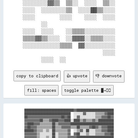
░░░░░░░░▓▓▒▒  ▒▒░░  ░░░░  ▒▒░░

░░░░  ░░░░░░░░▒▒  ░░░░██▒▒░░░░

░░░░        ░░░░    ░░░░  ░░░░

      ░░                      

░░░░  ░░░░    ░░▒▒▒▒░░░░░░░░░░

▒▒▒▒▓▓▒▒░░░░  ░░▓▓▓▓░░▒▒▒▒░░░░

░░░░░░░░░░░░▒▒▒▒  ▓▓░░░░░░░░░░

                          ░░░░

copy to clipboard
👍 upvote
👎 downvote
fill: spaces
toggle palette ▓→✊🏽
████████████████████████████████▓▓████████████████████████

██████████████████████████████  ░░░░░░▓▓░░░░░░▒▒▒▒▒▒▓▓████

██▓▓▓▓▓▓▓▓▓▓▓▓▓▓▓▓▓▓▓▓▓▓██▓▓██  ░░▓▓░░░░░░░░░░▒▒▒▒▓▓▓▓██▓▓

▓▓▓▓▓▓▓▓▓▓██▒▒▒▒▓▓████▓▓▓▓████░░████▒▒▓▓▒▒▒▒▓▓▒▒██████████

▓▓████▓▓▓▓▒▒▒▒▒▒▒▒██▒▒▓▓▓▓▓▓▓▓████████████████████████████

▓▓██▓▓▓▓▒▒▒▒▒▒▒▒▒▒██▒▒▒▒▓▓▓▓▓▓▒▒▒▒██▒▒▒▒▒▒▓▓██▓▓▒▒▓▓▓▓████

██████▓▓▒▒▒▒░░▒▒░░██▒▒▒▒▒▒▒▒▓▓  ░░▒▒▓▓░░██░░░░▒▒▒▒▓▓▓▓████

▓▓▓▓▓▓▓▓▒▒░░░░░░░░██░░▒▒▒▒▒▒▓▓  ▓▓██░░░░▒▒░░░░▒▒▒▒▒▒▓▓▓▓██

▓▓▓▓▓▓▓▓▒▒░░░░▒▒░░██░░▒▒▒▒▒▒▓▓▓▓▓▓████████████████████████
