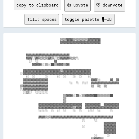
copy to clipboard
👍 upvote
👎 downvote
fill: spaces
toggle palette ▓→✊🏽
                          ▒▒▒▒▓▓▓▓▒▒▒▒▒▒▒▒▒▒▓▓▓▓▓▓▓▓            

                          ▓▓▓▓▓▓▓▓▓▓▓▓▓▓▓▓▓▓▓▓▓▓▓▓▓▓            

    ▓▓▓▓▓▓▓▓▓▓▓▓▓▓▓▓▓▓▓▓▓▓▓▓▓▓▓▓                                

    ▓▓▓▓░░▓▓▒▒▒▒▒▒▓▓▒▒░░▒▒▓▓▓▓▓▓▒▒▒▒░░                          

      ░░  ░░          ▓▓                                        

        ▓▓▓▓▓▓░░▒▒░░██▒▒▓▓▓▓▒▒▓▓                                

  ▓▓▓▓▓▓▓▓▓▓▓▓▓▓▓▓▓▓▓▓▓▓▓▓▒▒▓▓▓▓▓▓▓▓▓▓▓▓▓▓▓▓▓▓                  

░░▓▓▓▓▓▓▓▓▓▓▓▓▓▓▓▓▓▓▓▓▓▓▓▓▓▓▓▓▓▓▓▓▓▓▓▓▓▓▓▓▓▓▓▓                  

    ░░  ░░      ░░      ░░  ░░    ░░  ░░    ░░                  

  ▓▓▓▓▓▓▓▓▓▓▓▓▓▓▓▓                            ▓▓▓▓░░      ▓▓  ▓▓

  ▓▓▓▓▓▓▓▓▓▓▓▓▓▓▓▓              ░░  ░░  ░░░░  ▓▓▓▓▓▓▓▓▓▓▓▓▓▓▓▓▓▓

▒▒▓▓▓▓▓▓▓▓▓▓▓▓▓▓▓▓                            ▒▒  ▒▒  ▒▒        

░░▓▓▓▓▓▓▓▓▓▓▓▓▓▓▓▓                                              

  ░░▒▒░░  ░░░░░░░░                                              

                            ▒▒▓▓▓▓░░▓▓░░▒▒▓▓▓▓▓▓██▒▒▒▒▒▒▒▒██    

                            ▒▒                                  

                            ▒▒                                  

            ▓▓▓▓▓▓▓▓▓▓▓▓▓▓▓▓▓▓▓▓▓▓▓▓▓▓▓▓  ▓▓▓▓▓▓▓▓▓▓  ▓▓▓▓▓▓▓▓▓▓

            ▓▓▓▓▓▓▓▓▓▓▓▓▓▓▓▓▓▓▓▓▓▓▒▒▓▓▓▓  ▓▓▓▓▓▓▓▓▓▓▓▓▓▓▓▓▓▓▓▓▓▓

            ░░░░░░  ░░  ░░  ░░    ░░  ░░    ░░░░  ░░      ░░    

            ▓▓▓▓▒▒▒▒▓▓▓▓▓▓▓▓▓▓▓▓▓▓▓▓▓▓▓▓▓▓▓▓▓▓▓▓▓▓▓▓▓▓▓▓▓▓▓▓    

                                        ░░      ░░              

                                                      ▓▓▓▓▓▓▓▓  

                                        ░░            ▓▓▓▓▓▓▓▓  

                                                      ▓▓▓▓▓▓▓▓  

                                                      ▓▓▓▓▓▓▓▓  

                                                ░░      ░░      

                                              ▒▒▓▓▓▓▒▒          
