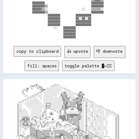
        ▓▓▓▓▓▓▓▓                              ▓▓▓▓▓▓▓▓          

        ▓▓▓▓▓▓▓▓▒▒                            ▓▓▓▓▓▓▓▓          

        ▓▓▓▓▓▓▒▒░░                      ░░    ▒▒▒▒▒▒░░          

        ▓▓▓▓▓▓▓▓▒▒                            ▓▓▓▓▓▓▓▓          

                  ▓▓▓▓▓▓▓▓          ▓▓▓▓▓▓▓▓▓▓                  

                  ▓▓▓▓▓▓▓▓          ▓▓░░▓▓░░▓▓                  

                  ▓▓▓▓▓▓▓▓          ▓▓▓▓▓▓▓▓▓▓                  

                  ▓▓▓▓▓▓▓▓          ▓▓▓▓▓▓▓▓▓▓                  

                      ░░    ▓▓▓▓▓▓▓▓                            

                            ▓▓▓▓▓▓▓▓                            

                            ▓▓▓▓▓▓▓▓                            

copy to clipboard
👍 upvote
👎 downvote
fill: spaces
toggle palette ▓→✊🏽
                              ░░▓▓░░                        ░░▒▒░░▒▒                                                                                                        
                      ░░▒▒▒▒▓▓░░▒▒░░▒▒░░                ░░▒▒░░░░░░░░░░░░                                                                                                    
                    ░░░░░░░░  ░░░░░░▒▒▒▒▒▒            ░░░░░░░░░░░░  ░░░░░░░░                                                                                                
                ▒▒▓▓    ▒▒░░      ▒▒░░░░▓▓░░░░    ▒▒░░░░░░░░░░░░░░░░░░  ░░░░░░▒▒                                                                                            
            ▒▒░░▒▒▒▒                  ▒▒░░▓▓▓▓▒▒░░░░░░░░░░░░░░░░░░░░░░░░░░  ░░░░░░▒▒                                                                                        
          ▒▒  ░░▒▒░░                    ▓▓▒▒░░░░  ░░░░░░░░░░░░░░░░░░░░░░        ░░░░░░▒▒                                                                                    
          ▒▒      ░░                ░░▒▒░░░░░░░░░░░░░░░░░░░░░░░░░░░░░░    ▒▒▒▒▓▓░░  ░░░░░░░░          ▓▓▓▓░░                                                                
          ▒▒                    ░░▒▒░░░░░░  ░░░░░░░░░░░░░░░░░░░░░░░░░░  ▒▒░░▒▒▓▓░░░░░░░░░░░░░░▒▒    ▒▒▒▒░░▒▒░░                                                              
            ▒▒              ░░▒▒░░░░  ░░░░  ░░░░░░░░░░░░░░░░░░░░░░      ▓▓▒▒▒▒▒▒▒▒░░░░░░░░░░░░░░░░▒▒▓▓▒▒▒▒▒▒▓▓                                                              
              ░░▒▒      ░░▒▒░░░░░░░░░░░░░░  ░░░░░░░░░░░░░░░░░░░░░░    ░░▓▓▒▒▒▒▒▒▓▓░░░░░░░░░░    ░░░░▓▓▓▓▒▒▒▒░░                                                              
                  ░░░░▒▒░░░░░░░░    ░░░░░░  ░░░░░░░░░░░░░░░░  ░░░░  ░░░░░░▓▓▒▒▒▒▓▓░░░░▒▒░░░░░░░░  ░░▒▒▒▒▒▒██                                                                
                  ▒▒░░░░░░  ░░░░░░    ░░░░  ░░░░░░░░░░░░░░░░░░░░░░░░░░░░░░▓▓▒▒▒▒▒▒▓▓▓▓░░░░░░░░░░▓▓██▒▒▒▒▒▒▒▒░░▒▒                                                            
              ▒▒░░░░  ░░░░░░░░░░░░░░    ░░  ░░░░░░░░░░░░░░░░░░░░░░░░░░░░░░▒▒▓▓▒▒▒▒▒▒▒▒░░░░▒▒▒▒▒▒▒▒▒▒▒▒▒▒▓▓░░░░░░░░▒▒                                                        
          ▒▒░░░░  ░░░░░░░░░░░░░░░░░░░░      ░░░░░░░░░░░░░░░░░░░░░░░░░░░░░░░░██▒▒▒▒▒▒▒▒░░░░░░▒▒▒▒▒▒▒▒▒▒▒▒▓▓░░▒▒░░░░░░░░▒▒                                                    
    ░░▒▒░░░░    ░░░░░░░░░░░░░░░░░░░░░░░░    ░░░░░░░░░░░░░░░░░░░░░░░░░░░░░░░░▒▒▒▒▓▓▒▒▒▒▒▒▒▒▒▒▒▒▒▒▒▒▓▓▒▒▓▓░░░░░░  ▒▒░░░░░░░░▒▒                                                
  ░░░░░░    ░░░░░░░░░░░░░░░░░░░░░░░░░░░░░░  ░░░░▒▒▒▒▒▒▒▒░░░░░░░░░░░░░░░░░░░░▓▓▒▒▓▓▓▓░░▒▒▒▒▒▒▒▒▒▒▓▓▓▓▒▒▒▒▒▒░░░░  ▒▒░░  ░░░░░░░░░░                                            
  ▒▒░░░░░░    ░░░░░░░░░░░░░░░░░░░░░░░░░░░░  ░░░░▒▒  ░░▒▒░░░░░░░░░░░░░░░░░░░░▒▒▓▓▓▓▒▒░░▒▒▒▒▒▒▒▒▒▒░░▓▓▓▓▓▓██░░░░  ▒▒░░  ░░░░░░░░░░░░░░                                        
  ▒▒░░░░░░      ░░░░░░░░░░░░░░░░░░░░░░░░░░░░░░░░▓▓▒▒▒▒▒▒░░░░░░░░░░░░░░░░░░▓▓░░▓▓▓▓▒▒▒▒▒▒▒▒▒▒▒▒▒▒  ▓▓▓▓▓▓▒▒░░░░  ▓▓░░░░░░░░▒▒  ░░░░░░░░▒▒                                    
  ▒▒░░░░░░        ░░░░  ░░░░░░░░░░░░░░░░░░░░░░░░▒▒░░▒▒░░░░░░░░░░░░░░░░░░░░▓▓░░▓▓▓▓▓▓▒▒▓▓▒▒▒▒▒▒▓▓░░▓▓▓▓▒▒▒▒░░░░  ▒▒░░  ░░░░░░░░░░░░░░░░░░░░▒▒                                
  ▒▒░░░░░░  ░░      ░░░░░░░░░░░░░░░░░░░░░░  ░░░░▓▓░░▒▒▒▒░░░░░░░░░░░░░░░░░░▓▓▒▒▓▓▓▓▓▓░░  ░░▒▒░░  ▒▒▓▓▓▓▓▓▓▓░░░░  ▒▒░░░░░░  ░░░░░░  ░░░░░░░░░░░░░░                            
  ▒▒░░░░░░░░░░░░      ░░  ░░░░░░░░░░░░░░░░  ░░░░░░      ░░▒▒░░░░░░░░░░░░▒▒░░▒▒▒▒▒▒░░    ▓▓▓▓▒▒    ▒▒▓▓▓▓▓▓░░░░  ▒▒░░░░░░  ░░░░░░  ░░░░░░░░  ░░░░░░▒▒                        
  ▒▒░░▒▒░░░░░░░░░░      ░░░░░░░░░░░░░░░░░░  ░░▒▒░░          ░░▒▒░░░░  ▓▓░░░░░░▓▓                  ░░▓▓▓▓██░░░░  ▒▒░░░░░░  ░░░░░░░░░░░░░░░░░░░░  ░░░░░░▒▒                    
  ▒▒░░░░░░░░░░░░░░░░    ░░░░░░░░░░░░░░░░░░  ▒▒▒▒░░      ▒▒      ░░▒▒░░▒▒░░    ▓▓  ░░░░░░░░░░░░░░░░░░░░░░▒▒░░░░  ▒▒░░░░░░░░░░░░░░░░░░░░░░░░░░░░  ░░░░░░░░░░▒▒                
  ▒▒░░░░░░░░░░░░░░      ░░░░░░░░░░░░░░░░  ▒▒░░░░░░    ▒▒▓▓░░        ░░▒▒░░░░░░▓▓▒▒  ░░░░░░░░░░░░░░░░░░▓▓░░░░░░  ▒▒░░  ░░░░▒▒  ░░░░░░  ░░░░░░░░  ░░░░░░░░░░░░░░▒▒            
  ▒▒░░░░░░░░░░░░░░░░  ░░░░░░░░░░░░░░░░░░░░▒▒░░▒▒░░    ▒▒▓▓▒▒        ░░░░░░  ▒▒░░▒▒▓▓▓▓▓▓▓▓▓▓▓▓▓▓▓▓▒▒▓▓░░░░░░░░  ▒▒  ░░░░░░░░  ░░░░░░    ░░░░░░  ░░░░░░  ░░░░░░░░░░▒▒        
  ▒▒░░░░░░░░░░░░░░░░░░  ░░░░░░░░░░░░░░░░░░▓▓  ░░░░                  ░░▓▓▓▓▒▒▓▓▓▓░░▓▓▒▒▓▓▓▓▓▓▓▓▓▓▓▓▓▓▒▒▓▓░░░░░░  ▒▒░░  ░░░░▒▒  ░░░░▒▒░░░░░░  ░░  ░░░░░░      ░░░░░░░░▒▒      
  ▒▒░░░░░░▒▒▒▒▒▒▒▒▒▒░░░░░░░░▒▒▒▒▒▒░░░░▒▒  ▒▒    ▒▒░░▒▒▒▒            ░░▓▓▓▓▓▓▓▓▓▓░░▓▓▒▒▓▓▓▓▓▓▒▒░░▒▒▒▒▒▒▒▒▒▒░░░░  ▒▒░░  ░░░░░░░░░░░░░░░░░░░░░░░░░░░░  ░░          ▒▒░░▒▒      
  ▒▒░░░░░░▒▒▓▓▒▒▓▓▒▒▒▒░░░░▒▒  ░░░░▒▒░░▒▒░░░░░░▒▒▒▒  ░░    ▒▒        ▒▒▓▓▓▓▓▓▓▓▓▓░░▓▓▒▒░░▒▒▒▒▒▒▒▒▒▒▒▒▒▒▓▓░░░░░░  ▒▒░░▒▒░░  ░░░░░░░░░░░░░░░░░░░░░░░░              ▒▒░░▒▒      
  ▒▒░░░░▒▒▓▓██░░▓▓▓▓▒▒  ▒▒▒▒░░▒▒      ▒▒▒▒  ░░░░░░▒▒      ██░░      ░░  ▒▒▓▓▓▓▓▓▒▒▓▓▒▒▒▒▒▒▒▒▒▒▒▒▒▒▒▒▓▓▒▒░░░░░░  ▒▒░░░░░░░░░░░░▒▒  ░░░░░░░░░░░░░░░░              ▒▒░░▒▒      
  ▒▒░░▒▒▒▒▒▒▒▒▓▓▒▒▒▒▒▒░░░░░░░░▓▓░░░░░░░░    ░░░░░░        ░░░░░░        ░░▒▒▓▓░░▓▓▒▒▒▒▒▒▒▒▒▒▒▒▒▒▒▒▒▒▒▒░░░░░░░░  ▒▒░░░░░░  ░░░░░░░░░░░░░░░░░░░░  ░░░░            ▒▒░░▒▒      
  ▒▒░░▒▒░░░░▓▓▒▒▓▓░░▒▒░░░░░░  ▒▒░░░░░░░░  ▒▒▒▒    ▒▒░░  ▒▒░░▒▒░░  ▒▒▒▒  ░░░░      ░░▒▒▒▒▒▒░░▒▒▒▒▒▒▒▒▒▒░░░░░░░░  ▒▒░░  ░░░░░░░░░░░░░░░░░░░░░░░░  ░░░░            ▒▒░░▒▒      
  ▒▒░░▒▒░░▒▒▒▒░░▒▒▒▒░░▒▒▒▒░░  ░░▒▒░░  ▓▓  ░░░░▒▒▒▒▒▒░░▒▒░░▒▒    ▒▒▒▒░░░░              ▒▒▒▒▒▒▒▒▒▒▒▒▒▒▒▒░░░░░░░░  ▒▒░░  ░░░░▒▒  ░░░░░░  ░░░░░░    ░░░░            ▒▒░░▒▒      
  ▒▒░░░░░░▓▓▓▓░░▓▓▓▓░░░░▓▓▒▒▒▒░░▒▒    ░░▒▒░░░░▒▒░░░░░░          ▒▒▒▒▒▒▓▓░░    ░░▒▒▒▒▒▒░░  ▒▒▓▓▒▒░░▒▒▒▒░░░░░░░░  ▒▒░░  ░░░░░░  ░░░░░░  ░░░░░░░░  ░░░░            ▒▒░░▒▒      
  ▒▒░░▒▒░░░░▒▒▓▓▒▒▒▒▒▒▓▓▒▒░░▒▒▒▒  ▒▒▒▒  ▒▒░░▒▒▒▒░░▒▒░░  ░░░░░░  ▒▒░░░░░░▒▒  ▒▒▒▒░░░░░░▒▒░░░░  ░░▓▓▒▒▒▒░░░░░░░░  ▓▓░░  ░░░░▒▒  ░░░░░░░░░░░░  ░░  ░░              ▒▒░░▒▒      
  ▒▒░░░░░░▒▒░░░░░░▒▒░░▒▒▒▒░░░░    ▒▒░░  ▒▒▒▒▒▒  ░░    ░░░░░░░░  ▒▒░░░░▒▒░░░░░░░░░░░░░░░░░░  ░░    ▒▒▓▓░░░░░░░░  ▒▒░░░░░░░░░░░░░░░░░░░░░░░░░░░░░░░░  ░░          ▒▒░░▒▒      
  ▒▒░░░░░░  ▒▒░░▒▒  ░░▒▒▒▒▒▒▒▒░░░░░░              ░░░░▒▒  ░░▓▓░░░░  ░░        ░░░░      ░░▒▒░░▒▒▒▒▒▒▓▓░░░░░░░░  ▒▒░░░░░░░░░░░░░░  ░░░░▒▒  ░░░░░░░░              ▒▒░░▒▒      
  ▒▒░░░░      ▒▒  ░░  ▒▒▒▒▒▒▒▒▒▒░░░░░░░░░░░░░░░░░░░░░░▒▒    ░░░░░░░░░░░░░░░░░░░░  ░░░░▒▒░░░░▒▒▒▒▓▓▓▓▓▓▒▒░░░░░░  ▒▒░░░░░░  ░░░░▒▒░░░░░░░░░░░░░░░░░░              ▒▒░░▒▒      
  ▒▒░░░░  ░░  ░░      ▒▒▒▒▒▒▒▒▒▒▓▓▓▓▒▒░░░░▒▒▒▒▒▒▒▒▒▒▒▒▓▓░░░░▒▒▒▒▒▒▒▒▒▒▒▒▒▒▒▒▒▒░░░░░░  ░░░░░░▒▒░░  ▒▒▓▓▒▒▒▒▒▒░░  ▒▒░░░░░░  ░░░░░░░░░░░░░░░░  ░░  ░░░░            ▒▒░░▒▒      
  ▒▒░░░░  ░░░░        ▒▒▒▒▒▒▒▒▒▒▓▓▒▒▒▒▓▓▒▒▒▒▒▒▒▒▒▒▒▒▒▒░░▒▒░░▒▒▒▒▒▒▒▒▒▒▒▒▒▒▒▒▒▒▒▒▒▒░░  ░░▒▒▒▒  ░░  ▓▓▒▒░░░░▒▒▒▒▒▒░░░░▒▒░░░░░░  ░░░░░░  ░░░░░░░░  ░░░░            ▒▒░░▒▒      
  ▒▒░░░░  ░░░░        ▒▒▒▒▒▒▒▒▒▒▓▓▒▒▒▒▒▒▒▒▒▒▒▒▒▒▒▒▒▒▒▒░░▒▒▒▒░░▒▒▒▒▒▒▒▒▒▒▒▒▒▒▒▒▒▒▒▒▒▒▒▒▒▒░░░░▒▒░░░░▒▒░░▒▒▒▒░░░░░░▒▒░░░░▒▒▒▒░░  ░░░░▒▒░░░░░░░░░░  ░░░░            ▒▒░░▒▒      
  ▒▒░░░░  ░░░░        ▒▒▓▓▒▒▒▒▒▒▓▓▒▒▒▒▒▒▒▒▓▓▒▒▒▒▒▒▒▒▒▒░░▒▒▒▒░░▒▒░░  ▒▒▒▒████▒▒▒▒▒▒▒▒▒▒▒▒░░░░▒▒░░░░▒▒▒▒░░▒▒▒▒░░░░░░░░▒▒░░░░▒▒▒▒░░░░░░░░░░░░░░░░  ░░░░            ▒▒░░▒▒      
  ▒▒░░▓▓▒▒▒▒      ▒▒▒▒▒▒▒▒▒▒▓▓▒▒▓▓▒▒▒▒▒▒▒▒░░▓▓▒▒▒▒▒▒▒▒░░░░░░░░▒▒▒▒▒▒▒▒▓▓██▒▒▓▓▒▒▒▒▒▒▒▒▒▒▓▓▒▒▒▒▒▒▓▓  ▒▒▒▒▒▒▒▒░░▒▒▓▓▓▓▒▒░░▒▒░░░░▒▒▒▒░░░░░░░░░░░░  ░░              ▒▒░░▒▒      
░░░░░░░░░░▒▒▒▒░░▒▒▒▒▒▒░░▒▒▒▒▒▒▒▒▓▓▒▒▒▒▒▒▒▒▒▒▒▒▓▓▓▓▓▓▓▓▒▒▒▒▒▒░░▓▓▓▓▓▓▓▓██░░░░▒▒░░▒▒▒▒▒▒▒▒▒▒▒▒░░░░░░▒▒░░▒▒░░▒▒▒▒▓▓▓▓▓▓▒▒░░▒▒░░▒▒▒▒▒▒▒▒▒▒░░░░░░░░▒▒░░░░▒▒          ▒▒░░▒▒      
    ▒▒  ░░░░░░▒▒▒▒░░░░░░▒▒░░▒▒▒▒▒▒▓▓▒▒▓▓▒▒▓▓▓▓▓▓▒▒▒▒▒▒▒▒▒▒▒▒▒▒▒▒▒▒▒▒▒▒▓▓░░  ▓▓▒▒░░▒▒▒▒▒▒▒▒▓▓░░░░░░▒▒░░▒▒░░░░▒▒▒▒▓▓▓▓▒▒▒▒▒▒▒▒        ░░▒▒▒▒░░░░        ░░░░      ▒▒░░▒▒      
░░░░▒▒      ░░░░░░▒▒▒▒░░▒▒░░▒▒░░▒▒▒▒▒▒▓▓▒▒▓▓▒▒▒▒▒▒▒▒▒▒▒▒░░▒▒▒▒▒▒▒▒▒▒▒▒▓▓░░░░▓▓▒▒▒▒▒▒▒▒▒▒▒▒▒▒  ▒▒░░▒▒░░▒▒░░▒▒▒▒░░▓▓▓▓▓▓░░░░▒▒░░░░        ░░▓▓            ▒▒      ▒▒░░▒▒      
░░░░▒▒          ░░░░░░▒▒▒▒░░▒▒░░▒▒░░▒▒▒▒▓▓▒▒▒▒▒▒▒▒▒▒▒▒▒▒▒▒▒▒▒▒▒▒▒▒▒▒▓▓▒▒▒▒▒▒▒▒▒▒▒▒▒▒▒▒░░▒▒▒▒▒▒▒▒▒▒▒▒▒▒▒▒░░░░▒▒░░▓▓▓▓▓▓▒▒▒▒▓▓░░░░░░░░░░░░  ░░▒▒░░░░░░    ▒▒      ▒▒░░▒▒      
░░░░▒▒              ░░░░░░▒▒▒▒░░░░▒▒▒▒▒▒▓▓▒▒▒▒▒▒░░░░░░▒▒▒▒▒▒▒▒▒▒░░░░▒▒▒▒▒▒▒▒▒▒▒▒▒▒░░▒▒░░▒▒▒▒▒▒░░▒▒▒▒░░░░▒▒▒▒▒▒  ▓▓▓▓▓▓▒▒  ░░░░░░░░░░        ░░▒▒░░      ▒▒      ▒▒░░▒▒      
▒▒░░▒▒          ░░░░░░    ░░░░▒▒▓▓░░▒▒▒▒▓▓▒▒░░▒▒▒▒▒▒░░▒▒▒▒▒▒▒▒░░▒▒▒▒▒▒▒▒▒▒▒▒▒▒▒▒░░░░▒▒░░░░▒▒░░░░▒▒▒▒░░▒▒▒▒░░▒▒      ░░    ░░░░░░░░      ░░░░░░▒▒░░      ▒▒      ▒▒░░▒▒      
░░▒▒▒▒▒▒        ░░░░░░      ░░░░░░▒▒▒▒▒▒▒▒░░▒▒░░░░░░▒▒▒▒▒▒▒▒▒▒▒▒▒▒░░░░▒▒▒▒▒▒▓▓▒▒▒▒░░░░▒▒▒▒▒▒░░░░▓▓▒▒░░░░░░▒▒        ░░  ░░░░  ░░      ░░░░░░░░▒▒░░      ▒▒      ▒▒░░▒▒  ▒▒░░
░░░░░░░░▒▒      ░░░░░░    ░░      ░░░░▒▒▒▒░░░░▒▒▒▒░░▒▒▒▒▒▒▓▓▒▒▒▒▒▒▒▒░░▒▒▒▒▒▒▓▓▒▒▒▒▒▒░░░░░░▒▒▒▒░░░░      ▒▒░░░░      ░░░░        ░░░░░░░░░░░░░░▒▒░░    ░░▒▒▒▒    ░░░░▓▓▒▒▓▓▒▒
░░░░░░░░░░▒▒    ░░░░░░      ░░      ░░░░░░▒▒▒▒░░▒▒░░▒▒▒▒▒▒▒▒▒▒▒▒░░▒▒░░▓▓▓▓▓▓▓▓▒▒░░░░▒▒▒▒▒▒▓▓▓▓▒▒▒▒░░        ░░░░░░░░  ░░    ░░░░░░░░░░░░░░░░░░▓▓░░░░▓▓▒▒▒▒▒▒░░░░░░▒▒    ▒▒░░
  ░░░░░░░░░░    ░░░░░░  ▒▒░░  ░░        ░░░░░░▒▒▒▒░░░░▒▒▒▒░░░░░░░░▒▒░░▓▓▒▒▒▒▓▓░░░░▒▒░░░░▒▒▓▓▓▓▒▒▒▒▒▒▒▒░░          ░░    ░░░░░░░░░░░░░░░░░░░░░░▓▓▒▒▒▒▒▒▒▒░░░░░░▒▒▒▒▒▒        
░░░░░░░░░░░░    ░░░░░░  ▒▒▒▒░░░░            ░░░░░░▒▒▒▒░░▒▒░░▒▒░░░░▒▒░░▓▓▒▒▓▓▓▓▒▒░░░░░░▒▒░░▒▒▒▒▒▒▒▒▒▒▒▒▒▒▒▒░░        ░░░░░░░░░░░░░░░░░░░░░░░░░░▓▓▒▒▒▒░░░░▒▒▒▒▒▒░░▒▒▒▒        
░░░░░░░░░░░░    ░░░░░░  ░░▒▒▒▒▒▒▒▒              ░░░░░░▒▒▒▒░░░░░░▒▒░░░░▓▓▓▓▓▓▒▒▒▒░░▒▒░░░░▒▒▒▒▒▒░░▒▒▒▒▒▒▒▒▒▒▒▒▒▒  ░░░░░░░░░░░░░░░░░░░░░░░░░░▓▓▒▒▒▒░░░░▒▒▒▒▒▒  ░░░░▒▒▒▒        
░░▒▒░░░░  ░░    ░░░░░░  ▒▒▒▒▒▒▒▒▒▒                  ░░░░░░▒▒▒▒░░░░░░▒▒▒▒▒▒▓▓▓▓▒▒░░░░░░▒▒░░░░▒▒▒▒░░░░▒▒▒▒▒▒▒▒▒▒░░░░░░░░░░░░░░░░░░░░░░░░▒▒▒▒▒▒░░░░▒▒▒▒░░▒▒▒▒▒▒░░              
          ░░    ░░░░░░    ░░▒▒▒▒▒▒                ░░      ░░░░▒▒▒▒▒▒░░▒▒▓▓▓▓▓▓▒▒▒▒▒▒░░▒▒░░▒▒░░░░▒▒▒▒░░░░▒▒▒▒▒▒░░░░░░░░░░░░░░░░░░▒▒▒▒▒▒▒▒░░░░░░▒▒▒▒    ▒▒▒▒▒▒░░              
        ▒▒      ░░░░░░        ▒▒▒▒            ░░░░          ░░░░░░▒▒▒▒▒▒▒▒▒▒▒▒▒▒▒▒░░▒▒▒▒░░░░░░▒▒▒▒▒▒░░▒▒░░░░▒▒░░░░░░░░░░░░░░▒▒▒▒▒▒▒▒░░░░░░▒▒▒▒  ▒▒        ▒▒░░              
░░▒▒▒▒░░        ░░░░░░        ░░          ░░  ░░░░▒▒░░          ░░░░░░▒▒▒▒▒▒▒▒▒▒▒▒░░░░░░▒▒▒▒▒▒▒▒▒▒▒▒▒▒▒▒▒▒▒▒░░░░░░░░░░░░░░▒▒▒▒▒▒░░░░░░▒▒░░ 