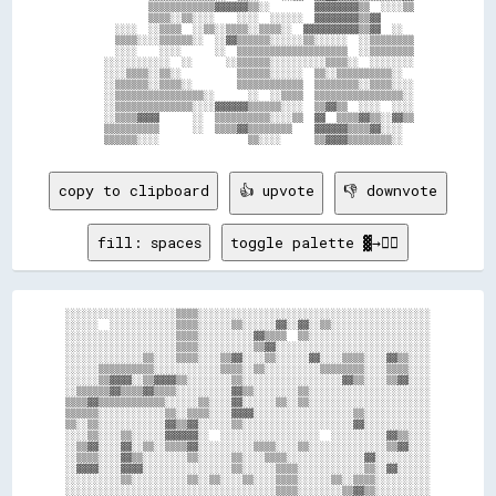
                ▒▒▒▒▒▒▒▒▒▒▒▒▓▓▓▓▓▓▒▒░░        ▓▓▓▓▓▓▓▓▒▒  ░░░░▒▒    

                ▒▒▒▒░░▒▒░░░░    ░░░░  ░░░░░░  ▓▓▓▓▓▓▓▓▒▒▓▓          

          ░░░░  ░░▒▒▒▒  ░░▒▒░░▒▒▒▒░░▒▒▒▒░░  ▓▓▓▓▓▓▓▓▓▓▒▒▓▓  ░░      

          ▒▒▒▒░░░░▒▒▒▒▒▒░░  ░░▓▓▒▒▒▒▒▒░░░░░░▒▒░░░░░░  ░░▒▒▒▒▒▒▒▒    

          ░░░░    ░░░░      ░░  ▒▒▒▒▒▒▒▒▒▒▒▒▒▒▒▒▒▒▒▒  ░░▒▒▒▒▒▒▒▒    

        ░░░░░░░░░░░░  ░░      ░░▒▒▒▒▒▒░░░░░░░░░░▒▒▒▒░░  ░░░░░░░░    

        ░░░░▒▒▒▒░░▒▒░░          ▒▒▒▒▒▒░░░░░░  ▒▒░░▒▒▒▒▒▒▒▒▒▒░░      

        ░░▒▒▒▒▒▒░░▒▒▒▒░░        ▒▒▒▒▒▒▒▒▒▒▒▒  ▒▒▒▒▒▒▒▒░░▒▒▒▒░░░░    

        ░░▒▒▒▒▒▒▒▒▒▒▒▒▒▒▒▒░░      ░░  ░░▒▒▒▒  ▒▒▒▒▒▒▒▒▒▒▒▒▒▒▒▒░░    

        ░░▒▒▒▒▒▒▒▒▒▒▒▒▒▒░░░░▓▓▓▓▓▓▒▒▒▒▒▒░░░░  ▒▒▓▓▒▒  ░░░░  ░░░░    

        ░░▒▒▒▒▓▓▓▓      ░░  ▒▒▒▒▒▒▒▒▒▒░░░░▒▒  ▓▓  ▒▒▒▒▓▓▒▒░░▓▓▒▒    

        ▒▒▒▒▒▒▒▒▒▒      ░░  ▒▒▒▒▓▓▒▒▒▒▒▒▒▒    ▓▓▓▓▓▓▒▒▒▒▓▓░░░░      

copy to clipboard
👍 upvote
👎 downvote
fill: spaces
toggle palette ▓→✊🏽
░░░░░░░░░░░░░░░░░░░░▒▒▒▒░░░░░░░░░░░░░░░░░░░░░░░░░░░░░░░░░░░░░░░░░░

░░░░░░  ░░░░░░░░░░░░▒▒▒▒░░░░░░▒▒░░░░░░▓▓░░▓▓░░▒▒░░░░░░░░░░░░░░░░░░

░░░░░░░░░░░░░░░░░░░░▒▒▒▒░░░░░░░░░░▓▓▒▒▒▒  ▒▒░░░░░░░░░░░░░░░░░░░░░░

░░░░░░░░░░░░░░░░░░░░▒▒▒▒░░░░░░░░░░▒▒▓▓░░░░░░░░░░░░░░░░░░░░░░░░░░░░

░░░░░░░░░░░░░░▒▒░░░░▒▒▒▒░░░░▒▒▓▓░░░░▒▒░░░░░░▓▓░░░░▒▒▒▒░░░░▓▓▒▒░░░░

░░░░░░▒▒▒▒▒▒▒▒▒▒░░░░░░░░░░░░▒▒▒▒░░▒▒░░░░░░░░░░▒▒▒▒▒▒▒▒░░░░▒▒▒▒░░░░

░░░░░░▒▒▓▓▓▓░░▒▒▓▓▓▓▒▒░░░░░░░░▒▒░░░░░░░░░░░░░░░░░░▓▓▒▒░░░░▒▒▓▓░░░░

░░▒▒▒▒▒▒▓▓▒▒▒▒▓▓▒▒▒▒░░░░░░░░░░▓▓▒▒░░░░░░░░▒▒░░░░░░░░░░░░░░░░░░░░░░

▒▒▒▒▓▓▒▒▒▒▒▒▒▒▒▒▒▒░░░░░░▒▒░░░░▓▓░░░░░░▒▒░░▒▒░░░░░░░░░░░░░░░░░░░░░░

▒▒▒▒▒▒░░░░░░░░░░░░▒▒░░▒▒▒▒░░░░▓▓▓▓░░░░░░░░░░░░░░░░░░▒▒░░░░░░░░░░░░

▒▒░░▒▒░░░░░░░░░░░░▓▓▒▒▓▓░░░░░░▒▒░░░░░░░░░░░░░░░░░░░░▓▓░░░░░░░░░░░░

░░░░▒▒░░░░▒▒░░░░░░▓▓▓▓▓▓░░  ░░░░░░░░░░░░░░░░░░  ░░░░░░░░░░▓▓▒▒░░░░

░░▒▒▓▓░░░░▓▓░░▒▒░░▒▒▒▒▓▓░░░░░░░░░░▒▒▒▒░░░░▒▒░░░░░░░░░░░░░░▒▒▓▓░░░░

░░▒▒▒▒░░░░▓▓▒▒░░░░░░░░▒▒░░░░░░▒▒░░░░▒▒▒▒░░░░░░░░░░░░░░▓▓░░░░░░░░░░

░░▓▓▓▓░░░░▓▓▓▓░░░░░░░░░░░░░░░░▒▒░░░░░░▒▒▒▒░░░░░░░░░░░░▒▒░░▓▓░░░░░░

░░░░░░░░░░▒▒░░░░░░░░░░▒▒░░▒▒░░░░▒▒░░░░▒▒▒▒░░░░░░▒▒░░▒▒▒▒░░░░░░░░░░

░░░░░░░░░░░░░░░░░░░░░░░░░░░░░░░░░░░░░░▒▒▒▒░░░░░░░░▒▒▓▓▒▒░░░░░░░░░░
