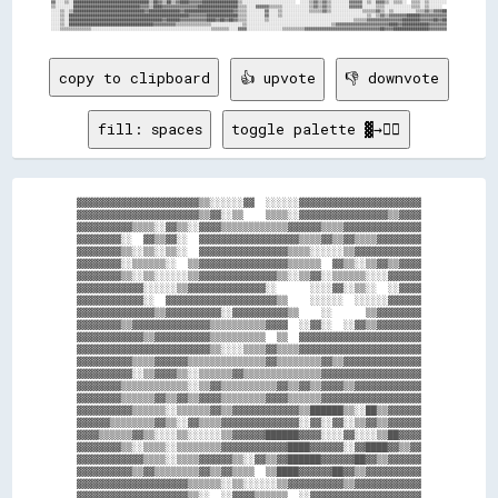
copy to clipboard
👍 upvote
👎 downvote
fill: spaces
toggle palette ▓→✊🏽
▓▓▓▓▓▓▓▓▓▓▓▓▓▓▓▓▓▓▓▓▓▓▒▒░░░░░░▓▓  ░░░░░░▓▓▓▓▓▓▓▓▓▓▓▓▓▓▓▓▓▓▓▓▓▓

▓▓▓▓▓▓▓▓▓▓▓▓▓▓▓▓▓▓▓▓▓▓▒▒▓▓░░▒▒    ▒▒▒▒░░▓▓▓▓▓▓▓▓▓▓▓▓▓▓▓▓▒▒▓▓▓▓

▓▓▓▓▓▓▓▓▓▓▒▒▒▒░░▓▓▒▒░░▓▓▓▓▒▒▒▒▒▒▒▒▒▒▒▒▓▓▓▓▓▓▒▒▒▒▓▓▓▓▓▓▓▓▓▓▓▓▓▓

▓▓▓▓▓▓▓▓░░  ▓▓▒▒▓▓░░  ▓▓▓▓▓▓▓▓▓▓▓▓▓▓▓▓▓▓▒▒▒▒▓▓▒▒▓▓▒▒▒▒▓▓▓▓▓▓▓▓

▓▓▓▓▓▓▓▓▒▒░░▒▒░░▒▒░░  ▓▓▓▓▓▓▓▓▓▓▓▓▓▓▓▓▒▒▒▒░░░░░░▒▒▓▓▓▓▓▓▓▓▓▓▓▓

▓▓▓▓▓▓▓▓░░▒▒▒▒▒▒░░  ▒▒▓▓▓▓▓▓▓▓▓▓▓▓▓▓▓▓▒▒▒▒▒▒  ▓▓▒▒░░▒▒▓▓▒▒▓▓▓▓

▓▓▓▓▓▓▓▓▒▒░░▒▒░░░░░░▒▒▓▓▓▓▓▓▓▓▓▓▓▓▓▓▒▒░░▒▒▓▓░░▒▒▒▒▒▒░░░░▓▓▓▓▓▓

▓▓▓▓▓▓▓▓▓▓▓▓░░░░░░▒▒▓▓▓▓▓▓▓▓▓▓▓▓▓▓░░      ░░░░▓▓░░▒▒░░  ░░▓▓▓▓

▓▓▓▓▓▓▓▓▓▓▓▓░░  ▓▓▓▓▓▓▓▓▓▓▓▓▓▓▓▓▓▓▓▓▒▒    ░░░░░░  ░░░░░░▓▓▓▓▓▓

▓▓▓▓▓▓▓▓▓▓▓▓▓▓▒▒▓▓▓▓▓▓▓▓▓▓░░▓▓▓▓▓▓▓▓▓▓▒▒    ░░      ▒▒▓▓▓▓▓▓▓▓

▓▓▓▓▓▓▓▓▒▒▓▓▓▓▓▓▓▓▓▓▓▓▓▓▒▒▒▒▒▒▒▒▒▒▓▓▓▓  ░░▓▓░░  ░░▓▓▒▒▓▓▓▓▓▓▓▓

▓▓▓▓▓▓▓▓▓▓▓▓▒▒▓▓▓▓▓▓▓▓▓▓▒▒▒▒▒▒▒▒▒▒  ▒▒  ▓▓▓▓▓▓▓▓▓▓▓▓▓▓▓▓▓▓▓▓▓▓

▓▓▓▓▓▓▓▓▓▓▓▓▓▓▓▓▓▓▓▓▓▓▓▓▒▒░░░░▒▒▒▒▓▓▒▒▒▒▓▓▓▓▓▓▓▓▓▓▓▓▓▓▓▓▓▓▓▓▓▓

▓▓▓▓▓▓▓▓▓▓▒▒▒▒▓▓▓▓▓▓▒▒▒▒▒▒▒▒▒▒▒▒▒▒▓▓▒▒▒▒▒▒▒▒▓▓▒▒▓▓▓▓▓▓▓▓▓▓▓▓▓▓

▓▓▓▓▓▓▓▓▓▓░░▒▒▓▓▓▓▒▒░░▒▒▒▒▒▒▓▓▒▒▒▒▒▒▒▒▒▒▒▒▒▒▓▓▓▓▓▓▓▓▓▓▓▓▓▓▓▓▓▓

▓▓▓▓▓▓▓▓▒▒▒▒▒▒▒▒▒▒▒▒░░▒▒▓▓▒▒▒▒▒▒▒▒▒▒▓▓▒▒▓▓▒▒▓▓▓▓▒▒▓▓▓▓▓▓▓▓▓▓▓▓

▓▓▓▓▓▓▓▓▒▒▒▒▒▒▓▓▒▒▓▓▒▒▓▓▓▓▒▒▒▒▒▒▒▒▓▓▓▓▒▒▒▒▒▒▓▓▓▓▓▓▓▓▓▓▓▓▓▓▓▓▓▓

▓▓▓▓▓▓▓▓▓▓▒▒▒▒▒▒░░▒▒▒▒▒▒▓▓▒▒▓▓▓▓▓▓▓▓▓▓▓▓▒▒██████▒▒░░██▒▒▓▓▓▓▓▓

▓▓▓▓▓▓▒▒▒▒▒▒▒▒▓▓▒▒░░▓▓▒▒▒▒▓▓▓▓▓▓▓▓▓▓▓▓▓▓░░▓▓░░▓▓░░▒▒▓▓▒▒▓▓▓▓▓▓

▓▓▓▓▒▒▒▒▒▒▓▓▒▒░░░░▒▒░░░░░░▒▒▓▓▓▓▓▓██████▓▓▓▓░░░░▓▓░░░░▒▒██▓▓▓▓

▓▓▓▓▓▓▓▓▒▒░░▒▒▒▒░░▒▒▒▒▒▒▒▒▓▓▓▓▓▓▓▓▓▓▓▓████▓▓▓▓▓▓░░▓▓████▓▓▒▒▓▓

▓▓▓▓▓▓▓▓▓▓▓▓▒▒▒▒░░▒▒▒▒▓▓▓▓▓▓▒▒░░▓▓▒▒▓▓██████▓▓▓▓▓▓██▓▓▒▒▓▓▓▓▓▓

▓▓▓▓▓▓▓▓▓▓▒▒▓▓▒▒▒▒▒▒▒▒▓▓▒▒▓▓▒▒▒▒  ▒▒████▓▓▓▓▓▓██▓▓▒▒▓▓▓▓▓▓▓▓▓▓

▓▓▓▓▓▓▓▓▓▓▓▓▓▓▓▓▓▓▓▓▒▒▒▒▒▒░░▒▒░░░░░░▒▒▓▓▓▓▓▓▓▓▓▓▒▒▓▓▓▓▓▓▓▓▓▓▓▓

▓▓▓▓▓▓▓▓▓▓▓▓▓▓▓▓▓▓▓▓▒▒░░  ░░▓▓▓▓▒▒▒▒▒▒  ░░▓▓▓▓▓▓▓▓▓▓▓▓▓▓▓▓▓▓▓▓
