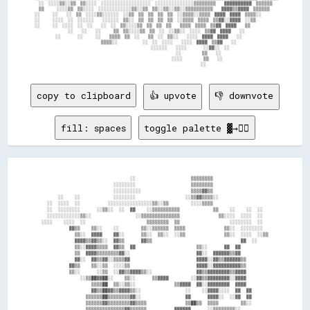
    ░░  ░░░░▒▒░░▒▒  ▒▒░░░░  ░░░░░░░░░░░░░░░░░░  ░░░░░░░░░░░░░░▒▒▒▒▒▒▒▒    ▓▓▓▓▓▓▓▓▓▓  ▒▒▒▒▒▒

    ▒▒      ░░░░▒▒  ▒▒░░░░  ░░░░░░░░░░░░▒▒░░▒▒  ▒▒░░▒▒░░▒▒░░▒▒▒▒▒▒▒▒▒▒    ▓▓▓▓▒▒▓▓▓▓  ▒▒▒▒▒▒

  ░░      ░░    ░░  ▒▒  ░░░░▒▒░░░░░░  ░░▒▒  ▒▒  ▒▒  ▒▒  ▒▒  ░░▒▒▒▒░░▒▒▒▒  ▓▓▓▓  ▓▓▓▓  ▒▒▒▒░░

  ░░      ░░░░  ░░  ░░░░░░    ░░░░░░  ▒▒░░  ▒▒  ▒▒  ▒▒  ▒▒  ░░▒▒▒▒  ▒▒▒▒  ▒▒▓▓░░▓▓▓▓  ░░▒▒  

  ░░      ░░  ░░░░  ░░  ░░    ░░  ░░  ▒▒░░░░▒▒  ▒▒  ▒▒  ▒▒    ▒▒▒▒  ▒▒▒▒  ▒▒▓▓  ▓▓▓▓    ▒▒  

                  ░░    ░░    ░░      ▒▒  ▒▒░░░░▒▒  ▒▒  ░░  ░░▒▒░░  ░░░░  ▒▒▓▓  ▓▓▓▓    ░░  

            ░░        ░░      ░░    ▒▒▒▒  ▒▒  ░░    ▒▒  ░░  ▒▒░░    ░░░░  ▓▓▓▓  ▓▓▓▓    ░░  

                                  ▒▒▒▒░░            ░░  ░░  ░░░░    ░░░░  ▓▓▓▓  ▒▒▓▓    ░░  

                                                          ░░░░░░    ░░░░        ░░▓▓░░  ░░  

                                                                      ░░          ▒▒    ░░  

                                                                    ░░░░          ▒▒    ░░  

copy to clipboard
👍 upvote
👎 downvote
fill: spaces
toggle palette ▓→✊🏽
                                ░░                    ▒▒▒▒▒▒▒▒                    

                          ░░░░░░░░                    ▒▒▒▒▒▒▒▒                    

                          ░░░░░░░░░░                  ▒▒▒▒▓▓▒▒                    

      ░░    ░░            ░░░░░░░░                  ░░▒▒▓▓▒▒▒▒░░                  

  ░░  ░░░░  ░░          ░░░░░░░░░░░░░░░░▒▒░░▒▒        ░░░░▒▒▒▒                    

  ░░  ░░░░░░░░      ░░▒▒░░  ░░  ▓▓    ░░▒▒▒▒▒▒▒▒▒▒            ▒▒    ░░    ░░  ░░  

  ░░░░░░░░░░░░▒▒░░                ░░▒▒▒▒▒▒▒▒▒▒▒▒▒▒              ▒▒░░░░  ░░░░  ░░  

░░░░    ░░░░  ░░                      ▒▒▒▒▒▒▒▒  ▒▒                  ░░░░░░░░  ░░  

          ▓▓▒▒    ▒▒░░    ░░        ▒▒░░▒▒▒▒▒▒  ▒▒▒▒              ▒▒░░  ░░░░░░░░  

            ▒▒░░  ▓▓▓▓    ▓▓░░      ▒▒░░  ▒▒░░  ░░▒▒              ▒▒░░  ░░░░  ░░▒▒

            ▓▓▓▓▒▒▓▓▒▒░░  ▓▓▒▒      ▓▓▒▒                                ▓▓  ░░    

            ▒▒░░▓▓▓▓▒▒▒▒  ▓▓▒▒  ▓▓                      ▒▒░░      ▓▓  ▓▓          

            ▒▒  ▓▓▓▓▒▒▒▒▒▒▒▒▓▓░░                        ▓▓░░  ▓▓▓▓▓▓▒▒▓▓          

            ▓▓░░  ▓▓▒▒▓▓░░▒▒▒▒▓▓                        ▓▓▓▓░░▓▓▒▒▓▓▓▓▓▓▒▒        

          ▓▓▒▒    ▒▒░░▒▒  ░░░░▒▒                        ▓▓▓▓░░▓▓▓▓▓▓▓▓▓▓▒▒        

          ▒▒░░      ░░▒▒  ░░▓▓▒▒▓▓▓▓▒▒░░                ▓▓▒▒▓▓▓▓▓▓▓▓▒▒▓▓▓▓        

              ░░▒▒██▓▓██░░    ▒▒░░      ▒▒▓▓▓▓        ░░▓▓▒▒▓▓▓▓▓▓▓▓░░▓▓▓▓        

                  ▒▒▒▒██  ▒▒░░▒▒░░              ▒▒▓▓▓▓  ▓▓░░▓▓▓▓▓▓▓▓  ▓▓▓▓        

                  ▓▓▒▒██▓▓▒▒▓▓▓▓▒▒░░                ░░    ░░▓▓▓▓░░░░  ▓▓  ▓▓      

                ▒▒▒▒▒▒██▒▒▒▒▒▒▒▒▓▓░░                ▓▓      ▓▓▓▓░░  ░░▓▓  ▓▓      

                ▒▒▒▒▒▒▓▓▒▒▒▒▒▒▒▒▓▓▒▒▒▒              ▒▒██▒▒  ▒▒▒▒        ▒▒░░      

                ▒▒▒▒▒▒▒▒▒▒▒▒▒▒▓▓▒▒▒▒▒▒          ▓▓▓▓▓▓      ░░▒▒▒▒▒▒▒▒░░          
