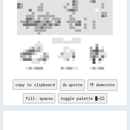
░░░░░░░░░░░░░░░░░░░░░░░░░░░░░░░░░░░░░░▓▓▒▒░░░░░░░░▒▒▓▓░░░░░░░░░░░░

▓▓▒▒░░░░░░░░░░░░▒▒░░░░░░░░░░░░░░░░▒▒░░▓▓▒▒░░░░░░░░░░░░░░░░▒▒░░░░░░

▓▓▒▒░░░░░░░░░░▒▒▒▒░░░░░░░░░░░░░░▒▒░░░░▒▒▒▒░░░░░░░░░░░░░░░░▒▒░░░░░░

░░░░░░░░▓▓░░░░▒▒▒▒░░░░░░░░░░░░░░░░▒▒▓▓▓▓▒▒░░░░░░░░░░░░  ░░░░░░░░░░

░░░░░░░░░░▒▒░░░░░░░░▒▒░░░░░░░░░░░░░░░░▒▒░░░░░░░░░░░░░░░░░░▒▒▒▒░░░░

░░░░░░▒▒▒▒▒▒░░▒▒▒▒▒▒▒▒▒▒▒▒░░░░░░░░░░▒▒░░░░░░░░░░░░░░░░░░░░▓▓▒▒░░░░

░░░░░░▓▓▓▓▒▒░░▒▒░░▒▒▒▒░░▒▒▒▒▒▒░░░░░░▒▒▒▒░░░░░░▒▒░░░░░░░░░░░░░░░░░░

░░▒▒▒▒▓▓▒▒▒▒▓▓▓▓▒▒▒▒▓▓▒▒░░▒▒▓▓░░░░▒▒▒▒▒▒▒▒▓▓░░░░░░░░▒▒░░░░░░░░░░░░

░░░░▓▓▓▓▓▓▓▓▓▓▒▒▒▒▓▓▒▒▓▓▒▒▓▓▒▒░░░░░░▒▒░░▓▓▓▓░░▒▒░░░░▒▒░░░░░░░░░░░░

░░░░░░▒▒░░░░▒▒▒▒▓▓▒▒▒▒▒▒░░░░░░░░░░░░▒▒▒▒░░░░░░▒▒░░░░▒▒░░░░░░░░░░░░

░░░░░░░░░░░░▒▒▒▒▒▒▒▒░░░░░░░░░░░░░░░░░░░░▒▒▒▒░░░░░░░░░░░░░░░░░░░░░░

░░░░░░░░░░░░░░▒▒░░░░░░░░░░░░░░░░░░░░░░░░░░░░░░░░░░░░░░░░░░░░░░░░░░

                        ░░░░░░░░      ░░░░░░                      

              ░░        ░░░░░░░░░░░░░░░░░░░░                      

            ░░░░░░                                    ▒▒          

        ░░▒▒░░▒▒░░              ░░░░              ▒▒  ▓▓  ░░      

    ░░▒▒▓▓▓▓▒▒▒▒░░              ░░  ░░░░          ▒▒▓▓██▒▒▒▒      

  ▒▒▓▓▓▓▓▓▒▒░░    ▒▒░░        ▒▒░░░░░░▒▒          ▒▒▒▒▓▓░░░░░░    

  ▒▒▒▒░░▒▒      ░░▒▒▒▒      ░░░░░░░░░░▓▓          ▒▒▓▓▒▒░░▓▓░░    

  ░░▓▓▓▓▓▓░░░░▒▒▒▒▓▓░░          ░░▒▒  ░░          ░░██  ▓▓░░      

          ░░░░░░  ░░                                ██  ░░        

      ░░▒▒░░▒▒▒▒▒▒            ▒▒░░▒▒▒▒░░░░        ░░▒▒░░▒▒▒▒      

copy to clipboard
👍 upvote
👎 downvote
fill: spaces
toggle palette ▓→✊🏽