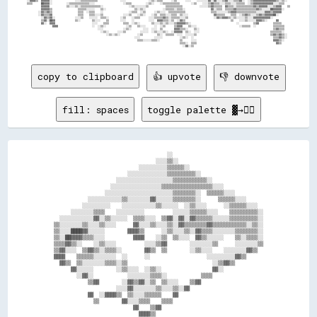
copy to clipboard
👍 upvote
👎 downvote
fill: spaces
toggle palette ▓→✊🏽
                                        ░░                                

                                    ░░░░▒▒░░                              

                              ░░░░░░░░░░▒▒▒▒▒▒░░                          

                          ░░░░░░░░░░░░░░▒▒▒▒▒▒▒▒▒▒░░                      

                      ░░░░░░░░░░░░░░░░░░░░▒▒▒▒▒▒▒▒▒▒▒▒░░                  

                    ░░░░░░░░░░░░░░░░░░▒▒▒▒▒▒▒▒▒▒▒▒▒▒▒▒▒▒░░░░              

                  ░░░░░░░░░░░░░░░░░░░░░░░░▒▒▒▒▒▒▒▒░░  ▒▒▒▒▒▒░░░░          

            ░░░░░░░░░░░░▒▒░░░░░░░░▓▓░░░░░░▒▒▒▒▒▒▒▒░░      ▒▒▒▒▒▒░░░░      

          ░░░░░░░░░░    ░░░░░░░░░░░░▒▒░░░░░░  ░░▒▒░░░░      ░░▒▒▒▒▒▒░░░░  

      ░░░░░░░░▒▒▒▒    ░░░░░░░░░░          ░░░░░░▒▒▒▒▒▒░░░░    ▒▒▒▒▒▒▒▒▒▒░░

  ░░░░░░░░░░░░▓▓░░▒▒░░░░░░  ▒▒▒▒░░░░  ▒▒▓▓░░▓▓░░▓▓▒▒▒▒▒▒░░░░░░▒▒▒▒▒▒▒▒▒▒░░

▒▒░░░░░░░░▒▒░░░░▒▒░░░░      ▓▓░░░░▒▒░░░░▒▒░░▓▓▒▒▒▒▒▒▒▒▓▓▒▒▒▒▒▒▒▒▒▒▒▒░░▒▒░░

▒▒░░░░████▓▓░░░░░░        ▓▓▓▓▒▒      ░░▒▒░░░░▒▒░░▓▓▒▒▒▒░░░░░░░░▒▒▒▒▒▒▒▒░░

▒▒░░██▓▓▓▓▒▒▒▒░░░░          ▓▓▓▓    ░░▒▒  ▒▒░░░░  ▓▓▒▒░░░░░░    ▒▒░░▒▒▒▒░░

▒▒▒▒▓▓▒▒░░    ░░▒▒░░░░          ░░░░▒▒▓▓        ░░░░░░░░▒▒      ░░░░░░░░▒▒

▒▒▓▓░░░░  ▒▒▓▓▒▒░░▒▒▒▒░░        ▓▓▒▒  ▒▒        ░░▒▒░░░░    ░░░░░░░░▓▓▒▒  

▓▓▓▓    ▒▒▒▒▒▒░░░░░░░░  ░░      ░░                    ░░░░░░░░░░▓▓▒▒      

  ▓▓▒▒  ▒▒░░░░░░░░▒▒▒▒░░▒▒                              ░░▒▒▓▓▒▒          

      ▓▓░░░░░░        ░░▒▒░░░░  ░░▒▒░░                  ▓▓░░              

        ░░▓▓░░            ░░░░░░░░▒▒▒▒░░            ▒▒▒▒                  

            ▒▒▓▓        ░░▓▓▒▒▓▓░░▒▒  ▒▒░░░░    ▒▒▓▓                      

                      ░░░░▓▓░░░░░░░░▒▒░░░░▒▒░░▓▓                          

            ▓▓  ░░▓▓▓▓▒▒  ▒▒░░░░▒▒▒▒▒▒    ▓▓                              

              ▒▒        ▓▓░░░░▒▒▒▒    ▒▒▒▒                                

                            ▓▓    ▒▒▓▓                                    
