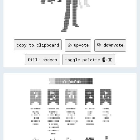
              ░░▓▓▓▓▓▓    ▓▓▓▓▓▓░░  ░░    ██████        ▓▓▓▓▓▓▓▓  ▓▓▓▓▓▓▓▓  ░░      ░░░░░░                                  

                ▒▒▓▓▒▒          ▓▓                      ▓▓▓▓▓▓▓▓  ▓▓▓▓▓▓▓▓  ░░░░    ░░░░░░                                  

                                                        ▓▓▓▓▓▓    ▓▓▓▓▓▓▒▒  ░░░░    ░░░░░░░░                                

                                                        ▓▓▓▓▓▓    ▓▓▓▓▓▓▓▓    ░░░░      ░░░░░░                              

                                                        ▓▓▓▓▓▓    ▓▓▓▓▓▓░░    ░░░░                                          

                                                        ▓▓▓▓▓▓    ▓▓▓▓▓▓░░                                                  

                                                        ▓▓▓▓▓▓    ▓▓▓▓▓▓                                                    

                                                      ▒▒▓▓▓▓▓▓    ▓▓▓▓▓▓                                                    

                                                      ▓▓▓▓▓▓▓▓    ▓▓▓▓▓▓                                                    

                                                      ▓▓▓▓▓▓▓▓    ▓▓▓▓▓▓                                                    

                                                    ░░▓▓▓▓▓▓▓▓    ▓▓▓▓▓▓                                                    

                                                    ▒▒▓▓▓▓▓▓▒▒    ▓▓▓▓▓▓                                                    

                                                    ░░▓▓▓▓▓▓      ▓▓▓▓▓▓                                                    

                                                    ▓▓▓▓▓▓▓▓      ▓▓▓▓▓▓                                                    

                                                    ▓▓▓▓▓▓▓▓      ▓▓▓▓▓▓                                                    

                                                    ▓▓▓▓▓▓▒▒      ▓▓▓▓▓▓▓▓                                                  

                                                    ▓▓▓▓▓▓            ▓▓▓▓▓▓                                                

                                                  ░░▓▓▓▓▓▓                                                                  

                                                  ▓▓▓▓▓▓░░                                                                  

copy to clipboard
👍 upvote
👎 downvote
fill: spaces
toggle palette ▓→✊🏽
                                ░░░░░░░░░░▒▒▒▒▒▒▒▒▒▒▒▒▒▒▒▒▒▒▒▒▒▒▒▒▓▓▓▓▓▓▓▓▓▓▓▓▓▓▓▓▓▓▓▓▓▓▓▓▓▓▓▓████████                              

                                ░░░░░░░░░░▒▒▒▒▒▒▒▒▒▒▒▒▒▒░░▒▒▒▒▒▒░░▓▓▒▒▓▓▒▒░░▓▓▒▒▒▒▓▓▓▓▓▓▓▓▓▓▓▓████████                              

                                  ░░░░░░░░▒▒▒▒▒▒▒▒▒▒▒▒░░▒▒░░▒▒▒▒▒▒░░░░▒▒░░▓▓▒▒  ▒▒▒▒▓▓▓▓▓▓▓▓▓▓████████                              

                                ░░░░░░░░░░▒▒▒▒▒▒▒▒▒▒▒▒▒▒▒▒▒▒▒▒▒▒▒▒▓▓▓▓▓▓▓▓▓▓▓▓▓▓▓▓▓▓▓▓▓▓▓▓▓▓▓▓████████                              

  ░░░░░░░░░░░░░░░░░░          ▒▒▒▒▒▒▒▒▒▒▒▒▒▒▒▒▒▒          ░░▒▒░░░░░░░░░░░░░░░░            ▓▓▓▓▓▓▓▓▓▓▓▓▓▓          ▓▓▓▓▓▓▓▓▓▓▓▓▓▓▓▓▒▒

  ▒▒▒▒▒▒▒▒▒▒▒▒▒▒▒▒▒▒          ▓▓▓▓▒▒▒▒▓▓▓▓▓▓▓▓▓▓          ▒▒▒▒▒▒▒▒▒▒░░▒▒▒▒▒▒░░            ██████▓▓██████          ▓▓▓▓▓▓▒▒▒▒▓▓▓▓▓▓▓▓

  ▒▒▒▒▒▒  ▒▒░░▒▒▒▒▒▒          ▓▓▓▓░░░░░░▒▒▓▓▓▓▓▓          ▒▒▒▒░░░░░░░░▒▒▒▒▒▒░░            ██▓▓▒▒▒▒▒▒████          ▓▓▓▓▓▓▓▓  ░░▓▓▓▓▓▓

  ▒▒▒▒▒▒▒▒▒▒░░▒▒▒▒▒▒          ▓▓▓▓▒▒▓▓▓▓▒▒▓▓▓▓▓▓          ▒▒▒▒▒▒▒▒░░░░▒▒▒▒▒▒░░            ██████████████          ▓▓▓▓▓▓▓▓▒▒▓▓▓▓▓▓▓▓

  ▒▒▒▒▒▒▒▒░░  ▒▒▒▒▒▒          ▓▓▓▓▓▓▓▓▒▒▓▓▒▒▓▓▓▓          ▒▒▒▒▒▒  ░░▒▒  ▒▒▒▒░░            ██████▓▓▒▒████          ▓▓▓▓  ▓▓▒▒▓▓▓▓▓▓▓▓

  ▒▒▒▒▒▒▒▒░░▒▒▒▒▒▒▒▒          ▓▓▓▓▓▓▓▓░░  ▓▓▓▓▓▓          ▒▒▒▒▒▒░░░░▒▒  ▒▒▒▒░░            ██▓▓██░░    ██          ▓▓▓▓░░▓▓▓▓▓▓░░▓▓▓▓

  ▒▒▒▒▒▒▒▒▒▒▒▒▒▒▒▒▒▒          ▓▓▓▓    ▓▓▒▒▒▒▓▓▓▓          ▒▒▒▒▒▒▒▒▒▒▒▒▒▒▒▒▒▒░░            ██████████████          ▓▓▓▓▓▓▒▒▓▓▓▓▓▓▓▓▓▓

  ▒▒▒▒▒▒▒▒▒▒▒▒▒▒▒▒▒▒          ▓▓▓▓▓▓▓▓▓▓▓▓▓▓▓▓▓▓          ▒▒▒▒▒▒▒▒▒▒▒▒▒▒▒▒▒▒░░            ██████████████          ▓▓▓▓▓▓▓▓▒▒▓▓▓▓▓▓▓▓

  ▒▒▒▒▒▒      ▒▒▒▒▒▒          ▓▓▓▓▓▓      ▓▓▓▓▓▓          ▒▒▒▒░░      ▒▒▒▒▒▒░░            ████░░    ████          ▓▓▓▓▓▓░░    ▓▓▓▓▓▓

  ▒▒░░          ▒▒▒▒          ▓▓░░          ░░▓▓          ▒▒              ▒▒░░            ██          ▓▓          ▓▓▒▒          ▒▒▓▓

  ░░▒▒░░▒▒▒▒▓▓▒▒▒▒░░          ░░▒▒▒▒▒▒▒▒▒▒  ▒▒▒▒            ▒▒▒▒▒▒▒▒▓▓▒▒▒▒░░              ▒▒░░  ▒▒▒▒░░▒▒░░            ░░▒▒▒▒▓▓▒▒    

      ▒▒░░░░▒▒░░                ▒▒░░▒▒▒▒▒▒░░░░              ░░▒▒▒▒▒▒░░▒▒░░                    ░░░░▒▒░░                ░░░░░░▒▒░░    

        ▒▒░░  ▒▒                  ░░▒▒  ░░  ░░                ░░░░░░  ░░▒▒                    ░░░░▒▒                          ░░    

    ░░  ░░░░░░  ░░            ░░  ░░░░░░  ▓▓░░░░░░            ░░  ░░░░  ░░                    ░░░░░░                  ░░░░░░░░    ░░

                                              ░░                    ░░                                                      ░░      

        ▓▓░░▒▒▓▓              ░░░░▒▒░░▓▓▒▒▒▒▒▒▒▒▒▒          ▒▒░░░░░░▒▒  ░░                ▒▒░░▒▒░░░░  ▓▓▒▒              ░░▓▓▒▒▒▒    

    ▓▓░░▒▒▓▓▒▒░░▒▒            ▒▒▓▓▓▓▒▒░░░░▒▒▒▒▓▓          ▒▒▒▒▒▒▓▓░░░░░░░░░░▒▒              ░░▒▒▒▒░░▓▓                ░░▒▒░░░░▒▒    

                                                                          ░░                                                        

      ░░▒▒▒▒▒▒░░                ▒▒  ▒▒░░▒▒▒▒▒▒                ▓▓░░▒▒▒▒▒▒░░                  ▒▒▒▒▒▒▒▒▒▒▒▒                            

                                              ░░                                                                                    

                                ▒▒░░░░▓▓▒▒▒▒▒▒▒▒                                                                                    

                              ░░▒▒░░░░▓▓▒▒▒▒░░░░                                                                                    

                                    ▓▓▒▒▒▒░░                                                                                        

                                                                                                                          ▒▒▓▓      

        ░░░░                            ░░                  ░░▒▒                            ██░░████▒▒▒▒                  ▒▒▓▓      

      ░░  ▒▒  ░░                  ▓▓    ▒▒                  ░░    ░░                      ▒▒▓▓▓▓▒▒██████                  ░░░░      
