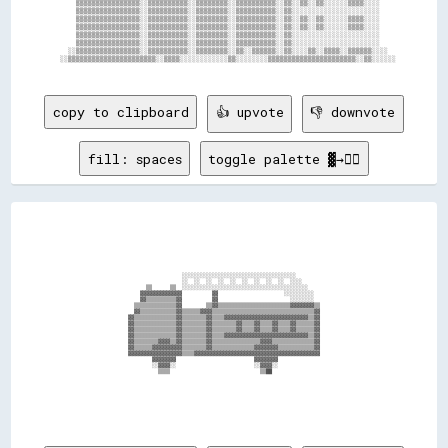
      ▒▒▒▒▒▒▒▒▒▒▒▒▒▒▒▒░░▒▒▒▒▒▒▒▒▒▒░░▒▒▒▒▒▒▒▒░░▒▒▒▒▒▒▒▒▒▒░░▒▒░░▒▒░░▒▒░░░░░░▒▒▒▒░░░░    

      ▒▒▒▒▒▒▒▒▒▒▒▒▒▒▒▒░░▒▒▒▒▒▒▒▒▒▒░░▒▒▒▒▒▒▒▒░░▒▒▒▒▒▒▒▒▒▒░░▒▒░░░░░░░░░░░░░░░░░░░░░░    

      ▒▒▒▒▒▒▒▒▒▒▒▒▒▒▒▒░░▒▒▒▒▒▒▒▒▒▒░░▒▒▒▒▒▒▒▒░░▒▒▒▒▒▒▒▒▒▒░░▒▒░░▒▒░░▒▒░░░░░░▒▒▒▒░░░░    

      ▒▒▒▒▒▒▒▒▒▒▒▒▒▒▒▒░░▒▒▒▒▒▒▒▒▒▒░░▒▒▒▒▒▒▒▒░░▒▒▒▒▒▒▒▒▒▒░░▒▒░░▒▒░░▒▒░░░░░░▒▒▒▒░░░░    

      ▒▒▒▒▒▒▒▒▒▒▒▒▒▒▒▒░░▒▒▒▒▒▒▒▒▒▒░░▒▒▒▒▒▒▒▒░░▒▒▒▒▒▒▒▒▒▒░░▒▒░░░░░░░░░░░░░░░░░░░░░░    

      ▒▒▒▒▒▒▒▒▒▒▒▒▒▒▒▒░░▒▒▒▒▒▒▒▒▒▒░░▒▒▒▒▒▒▒▒░░▒▒▒▒▒▒▒▒▒▒░░▒▒░░░░░░░░░░░░░░░░░░░░░░    

    ░░▒▒▒▒▒▒▒▒▒▒▒▒▒▒▒▒░░▒▒▒▒▒▒▒▒▒▒░░▒▒▒▒▒▒▒▒░░▒▒░░▒▒▒▒▒▒░░▒▒░░░░▒▒░░▒▒▒▒░░▒▒▒▒▒▒░░░░  

  ░░▒▒▒▒▒▒▒▒▒▒▒▒▒▒▒▒▒▒▒▒▒▒░░▒▒▒▒░░░░░░░░░░░░▒▒░░░░░░░░▒▒▒▒▒▒▒▒▒▒▒▒▒▒▒▒▒▒▒▒▒▒░░▒▒░░░░░░

copy to clipboard
👍 upvote
👎 downvote
fill: spaces
toggle palette ▓→✊🏽
                                    ░░░░░░░░░░░░░░░░░░░░░░░░░░░░░░░░░░░░░░                          

                                    ░░  ░░  ░░  ░░  ░░  ░░  ░░  ░░  ░░  ░░░░                        

                        ▒▒      ▒▒  ░░░░░░░░░░░░░░░░░░░░░░░░░░░░░░░░░░░░░░░░░░                      

                      ▓▓▓▓▓▓▓▓▓▓▓▓▓▓          ▓▓                      ░░░░░░░░░░                    

                      ▓▓▒▒▒▒▒▒▒▒▒▒▓▓          ▓▓                        ░░░░░░░░                    

                    ▒▒▒▒▒▒▒▒▒▒▒▒▒▒▓▓        ▒▒▓▓▒▒▒▒▒▒▒▒▒▒▒▒▒▒▒▒▒▒▒▒▒▒▒▒▓▓▓▓▓▓▓▓▒▒                  

                    ▓▓▒▒▒▒▒▒▒▒▒▒▒▒▓▓▒▒▒▒▒▒▓▓▓▓▒▒▒▒▒▒▒▒▒▒▒▒▒▒▒▒▒▒▒▒▒▒▒▒▒▒▒▒▒▒▒▒▒▒▓▓                  

                  ▓▓▒▒▒▒▒▒▒▒▒▒▒▒▒▒▓▓▒▒▒▒▒▒▒▒▓▓▒▒▒▒▓▓▓▓▓▓▓▓▓▓▓▓▓▓▓▓▓▓▓▓▓▓▓▓▓▓▓▓▒▒▓▓                  

                  ▓▓▒▒▒▒▒▒▒▒▒▒▒▒▒▒▓▓▒▒▒▒▒▒▒▒▓▓▒▒▒▒▒▒▒▒▓▓▒▒▒▒▓▓▒▒▒▒▓▓▒▒▒▒▓▓▒▒▒▒▒▒▓▓                  

                  ▓▓▒▒▒▒▒▒▒▒▒▒▒▒▒▒▓▓▒▒▒▒▒▒▒▒▓▓▒▒▒▒▒▒▒▒▓▓▒▒▒▒▓▓▒▒▒▒▓▓▒▒▒▒▓▓▒▒▒▒▒▒▓▓                  

                  ▓▓▒▒▒▒▒▒▒▒▒▒▒▒▒▒▓▓▒▒▒▒▒▒▒▒▓▓▒▒▒▒▓▓▓▓▓▓▓▓▓▓▓▓▓▓▓▓▓▓▓▓▓▓▓▓▓▓▓▓▒▒▓▓                  

                  ▓▓▒▒▒▒▒▒▒▒▓▓▓▓▒▒▓▓▒▒▒▒▒▒▒▒▓▓▒▒▒▒▒▒▒▒▒▒▒▒▒▒▒▒▓▓▓▓▒▒▒▒▒▒▒▒▒▒▒▒▒▒▓▓                  

                  ▓▓▒▒▒▒▒▒▓▓▓▓▓▓▓▓▓▓▒▒▒▒▒▒▒▒▓▓▒▒▒▒▒▒▒▒▒▒▒▒▒▒▓▓▓▓▓▓▓▓▒▒▒▒▒▒▒▒▒▒▒▒▓▓                  

                  ▓▓▓▓▓▓▓▓▓▓▓▓▓▓▓▓▓▓▒▒▒▒▓▓▓▓▓▓▓▓▓▓▓▓▓▓▓▓▓▓▓▓▓▓▓▓▓▓▓▓▓▓▓▓▓▓▓▓▓▓▓▓▓▓                  

                          ▓▓▓▓▓▓▓▓                          ▓▓▓▓▓▓▓▓                                

                          ░░▓▓▓▓░░                          ░░▓▓▓▓░░                                

                            ▒▒▒▒                              ▒▒██                                  
