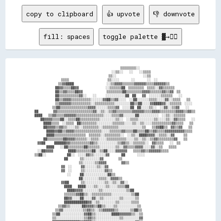
copy to clipboard
👍 upvote
👎 downvote
fill: spaces
toggle palette ▓→✊🏽
                                                                ▒▒▒▒▒▒▒▒░░                

                                                          ░░▒▒░░    ░░    ░░▒▒▒▒          

                                                        ▒▒░░                  ░░▒▒        

                        ▒▒▒▒                          ▒▒░░░░        ░░        ░░  ░░      

                      ▒▒▓▓████                      ░░▒▒▓▓▓▓▒▒▒▒▒▒▓▓▓▓▓▓▒▒▒▒▓▓▓▓▓▓▒▒      

                    ██▓▓▒▒▒▒██▓▓                  ░░▒▒▒▒▒▒██  ▒▒▒▒▒▒▒▒  ▒▒▒▒░░▓▓▒▒▒▒▒▒    

                    ██▒▒▓▓▒▒▒▒██▓▓                ▒▒▒▒▒▒▒▒██▒▒▒▒▒▒▒▒▓▓▓▓▒▒▒▒▒▒▓▓▒▒▓▓  ▒▒  

                    ██▒▒▒▒▒▒▒▒▒▒▓▓░░    ░░      ░░░░░░░░░░██  ██    ▓▓  ░░░░░░▒▒▒▒▒▒    ░░

                    ██▒▒▓▓▓▓▒▒▒▒▒▒▒▒▒▒░░░░░░▓▓██▒▒▓▓░░░░  ░░██░░░░░░▒▒▒▒░░░░▓▓░░▒▒▒▒    ▒▒

                    ▒▒▓▓▓▓▓▓▒▒▒▒▒▒▒▒▒▒░░▒▒▒▒▒▒▒▒▒▒░░░░░░░░██▒▒██░░░░▓▓████▓▓░░▒▒▒▒▒▒  ░░░░

                  ▒▒██▒▒▒▒▒▒▒▒▒▒▒▒▒▒▓▓▓▓░░░░░░▒▒▒▒▓▓  ░░░░██  ██░░░░▒▒░░  ░░▓▓░░▒▒▓▓    ░░

      ██          ▓▓▒▒▒▒▒▒▒▒▒▒▒▒▒▒▒▒▒▒▓▓░░▒▒░░▒▒▓▓▒▒▒▒▒▒▒▒▓▓▓▓▓▓▒▒▒▒▓▓▓▓▒▒▒▒▒▒▒▒▓▓▓▓▒▒▓▓▒▒

      ████    ▒▒▓▓▒▒▒▒▓▓▓▓▓▓▒▒▒▒▒▒▒▒▒▒▒▒▒▒░░░░▒▒▒▒▓▓░░░░░░██░░░░░░░░░░  ░░▒▒░░▒▒▒▒▒▒      

          ██▓▓▓▓▒▒▒▒██░░▒▒▒▒██▒▒▒▒▒▒▒▒▒▒░░░░░░░░▒▒░░  ░░▒▒▒▒░░░░░░░░▒▒░░░░▒▒░░▓▓▒▒▒▒    ░░

            ████▒▒▒▒  ░░▒▒▒▒  ██▒▒▒▒▒▒▒▒░░░░░░░░▒▒▒▒▒▒░░░░▒▒░░▒▒░░░░▒▒▒▒▒▒▒▒▒▒▓▓▒▒▒▒    ▒▒

            ██▓▓▓▓▒▒▓▓▒▒░░░░▒▒░░▒▒▒▒▒▒▒▒░░▒▒▒▒▒▒▒▒░░░░░░░░░░░░▒▒    ▒▒▓▓██▒▒  ▓▓▒▒▓▓    ▒▒

              ████▓▓██▒▒▓▓▓▓▒▒▒▒▒▒▒▒▒▒▒▒▒▒░░░░▒▒▒▒▒▒▓▓▒▒▒▒██▒▒▒▒██▒▒▓▓▒▒▒▒▓▓▓▓▓▓▓▓▓▓▒▒▒▒  

              ████▒▒▒▒▒▒▒▒▒▒▒▒▒▒▒▒  ▒▒▒▒▒▒░░▒▒▒▒▒▒▒▒░░  ░░▒▒░░████▓▓▓▓░░▒▒▒▒░░▓▓      ▒▒  

            ██▒▒▒▒▒▒▒▒██▓▓▓▓▒▒▒▒▒▒░░▒▒▒▒░░░░▒▒▒▒▒▒▒▒▒▒░░░░▒▒░░▒▒░░▒▒▓▓▒▒▒▒▒▒▒▒▓▓    ▒▒    

        ▓▓██      ██████▓▓▒▒▒▒▒▒▒▒▒▒▓▓▒▒░░░░░░░░░░▒▒▓▓▒▒░░▒▒▒▒▒▒░░  ▓▓▒▒▒▒    ░░  ▒▒      

              ████    ░░██▒▒▒▒▒▒▒▒██▒▒▒▒▒▒░░░░░░░░▒▒░░▓▓▒▒▒▒▓▓▓▓░░░░▓▓░░▒▒    ▒▒▒▒        

        ░░██▓▓▓▓          ████▒▒▒▒▒▒▒▒██░░▒▒██░░░░▓▓▓▓▓▓    ▒▒▒▒▓▓▒▒▓▓▓▓▓▓▒▒▒▒            

      ▒▒██░░              ██░░  ░░░░▓▓▒▒░░░░░░▓▓        ██        ░░░░                    

                          ██        ▒▒░░░░░░░░▓▓          ▒▒                              

                                    ▒▒░░░░░░▒▒▓▓▓▓          ▓▓▒▒                          

                        ▓▓  ░░      ▓▓░░░░░░▒▒░░▓▓                                        

                        ▓▓  ░░      ▒▒░░░░░░░░░░▓▓▒▒                                      

                            ░░      ██░░░░░░░░░░░░██▒▒                                    

                                    ██░░░░░░░░▒▒▒▒░░▓▓▓▓▒▒                                

                        ▓▓██        ▒▒░░░░░░░░░░▒▒░░▒▒░░▓▓░░                              

                          ████    ████░░░░▒▒░░░░▒▒░░░░▒▒▒▒██                              

                            ████▓▓▓▓░░░░░░░░▒▒░░░░░░░░░░░░▒▒██                            

                          ▒▒▒▒▒▒▓▓██▒▒░░▒▒▒▒▒▒▒▒▒▒░░░░░░░░░░▒▒██                          

                          ██▓▓░░░░██░░░░▓▓░░▒▒░░░░░░░░▒▒░░░░░░▒▒                          

                          ████████████▓▓░░▒▒░░░░░░░░▒▒░░░░░░▒▒▒▒                          

                      ▒▒▓▓▒▒░░░░░░██▓▓▓▓▒▒██▒▒░░░░▒▒░░░░░░░░░░▒▒                          

                    ▒▒▓▓░░░░░░░░░░▒▒▓▓▒▒░░▒▒▓▓▓▓▓▓▒▒░░░░░░▒▒██▒▒                          

                  ▒▒██░░░░░░░░░░░░▓▓██▒▒░░░░░░░░████▓▓▓▓▓▓▒▒░░▒▒                          

                  ▒▒░░░░░░░░░░░░░░▒▒▓▓▒▒░░░░░░░░░░░░▒▒░░░░░░░░▓▓                          
