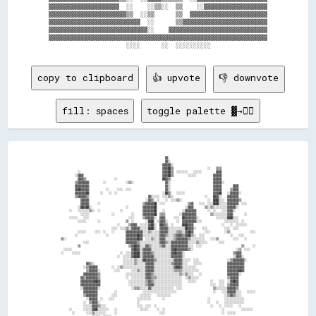
▓▓▓▓▓▓▓▓▓▓▓▓▓▓▓▓▓▓▓▓  ░░    ░░▒▒░░  ▒▒    ░░▓▓▓▓▓▓▓▓▓▓▓▓▓▓▓▓▓▓

▓▓▓▓▓▓▓▓▓▓▓▓▓▓▓▓▓▓▓▓▓▓▒▒  ░░▒▒      ▒▒  ▓▓▓▓▓▓▓▓▓▓▓▓▓▓▓▓▓▓▓▓▓▓

▓▓▓▓▓▓▓▓▓▓▓▓▓▓▓▓▓▓▓▓▓▓▓▓▓▓  ░░      ▒▒▓▓▓▓▓▓▓▓▓▓▓▓▓▓▓▓▓▓▓▓▓▓▓▓

▓▓▓▓▓▓▓▓▓▓▓▓▓▓▓▓▓▓▓▓▓▓▓▓▓▓▓▓░░    ▓▓▓▓▓▓▓▓▓▓▓▓▓▓▓▓▓▓▓▓▓▓▓▓▓▓▓▓

▓▓▓▓▓▓▓▓▓▓▓▓▓▓▓▓▓▓▓▓▓▓▓▓▓▓▓▓▓▓▓▓▓▓▓▓▓▓▓▓▓▓▓▓▓▓▓▓▓▓▓▓▓▓▓▓▓▓▓▓▓▓

copy to clipboard
👍 upvote
👎 downvote
fill: spaces
toggle palette ▓→✊🏽
                                                                          ▓▓                                                              

                                                                          ▓▓░░                                                            

                                                                        ▓▓▓▓▓▓░░                                                          

                                                                        ▓▓▓▓██▒▒                        ░░    ▒▒▒▒                        

            ░░                                                          ▓▓▓▓██▒▒  ░░░░░░░░    ░░░░░░          ▓▓▓▓                        

          ░░▓▓▓▓                                                        ▓▓▓▓██▒▒          ░░░░░░            ▓▓▓▓▓▓                        

            ▓▓▓▓▒▒                    ░░                                ██▓▓▒▒                              ▓▓▓▓▓▓                        

          ▒▒▓▓▓▓▓▓▓▓          ░░              ░░▒▒░░                      ▓▓░░                              ▓▓▓▓▓▓░░                      

          ▓▓▓▓▓▓▓▓▓▓                                                      ▓▓░░                              ▓▓▓▓▓▓        ▓▓▓▓            

          ▓▓██▓▓▓▓▓▓            ░░      ░░░░  ░░░░                        ▓▓░░                              ▓▓▓▓▓▓      ▒▒▓▓▓▓            

          ▓▓▓▓▓▓▓▓██        ░░    ░░  ░░                                ░░██▒▒    ░░░░░░                    ▓▓▓▓██    ░░▓▓▓▓▓▓░░          

          ▒▒▓▓▓▓▓▓▒▒                                          ▓▓░░░░░░  ░░░░▒▒░░                      ░░    ██▓▓░░    ▓▓▓▓▓▓▓▓            

              ▓▓▓▓▓▓                                        ░░▓▓▒▒  ░░    ░░  ░░░░▒▒░░                  ░░  ████░░░░  ▓▓▓▓▓▓▓▓▒▒          

              ▓▓▓▓▓▓      ░░                              ▒▒▓▓▓▓▓▓██  ░░░░                ▒▒▓▓    ░░░░  ░░░░████░░░░░░▓▓▓▓▓▓▓▓  ░░░░      

            ░░██▓▓██░░                        ░░          ▓▓▓▓▓▓▓▓██                    ░░▓▓▓▓        ▒▒░░▒▒░░░░░░░░░░▓▓▓▓▓▓░░            

      ░░    ░░░░░░░░▒▒░░  ░░              ░░              ▓▓▓▓▓▓▓▓██    ░░            ░░▓▓▓▓▓▓▓▓        ░░  ░░    ░░░░▓▓▓▓░░              

              ░░░░░░                ░░            ░░      ▓▓▓▓▓▓▓▓██  ▒▒▒▒          ░░▓▓▓▓▓▓▓▓▓▓          ▒▒░░░░░░░░░░▓▓▓▓        ░░      

      ░░░░░░    ░░░░                            ░░░░      ▒▒▓▓▓▓▓▓░░  ▓▓▓▓      ░░░░  ██▓▓▓▓▓▓▓▓░░            ░░░░░░░░████░░░░            

            ░░░░░░        ░░                  ▒▒  ░░        ░░████  ░░▓▓▓▓░░      ░░  ▓▓▓▓▓▓▓▓▓▓░░░░                ░░░░░░░░░░  ░░        

                                        ░░      ▒▒▓▓▓▓  ░░░░░░▓▓██░░  ██▓▓▒▒  ░░      ████▓▓▓▓                    ░░    ░░  ░░░░░░░░      

                                    ░░░░  ░░░░▒▒░░▓▓▓▓▓▓░░░░░░████░░  ▓▓▓▓▓▓░░░░░░░░░░░░██▓▓▓▓░░    ░░░░            ░░░░  ░░░░            

            ░░░░░░      ░░░░  ░░    ░░        ▓▓▓▓▓▓▓▓▓▓▓▓░░░░▒▒░░░░░░▓▓▓▓▓▓░░░░░░▒▒▒▒░░▓▓██▓▓        ░░░░          ░░▒▒              ░░░░

          ░░                    ░░            ▓▓▓▓▓▓▓▓██▓▓░░░░░░░░░░░░▓▓▓▓▒▒░░░░▒▒▓▓▓▓▒▒▓▓██▒▒░░  ░░░░                  ░░    ░░░░        

▒▒░░                                          ▓▓▓▓▓▓▓▓██▓▓  ░░░░▒▒░░░░▓▓▓▓░░░░░░▒▒▓▓▓▓▓▓▓▓▒▒░░░░░░░░░░    ░░░░▒▒          ░░░░    ░░      

                ░░░░                          ▓▓▓▓▓▓▓▓▒▒░░░░░░░░░░░░░░▓▓▓▓▒▒░░▓▓▓▓▓▓▓▓▓▓▓▓░░░░░░▒▒░░░░░░        ░░░░                      

            ▒▒                                  ▒▒▓▓██▓▓░░░░▓▓▒▒░░░░░░▒▒▓▓░░░░▓▓▓▓▓▓▓▓▓▓▓▓░░░░  ░░░░                            ▒▒      ░░

  ░░░░░░                                          ▓▓██▓▓░░▓▓▓▓▓▓░░░░░░░░░░░░░░▓▓██▓▓▓▓▓▓▓▓▒▒░░                              ░░▒▒  ░░░░    

░░      ░░░░░░                            ░░  ░░░░▓▓████░░▓▓▓▓▓▓▒▒░░░░░░░░░░░░▓▓██▓▓▓▓░░                                  ▒▒▓▓▓▓          

                                        ░░  ░░░░░░▓▓████░░▓▓▓▓▓▓▓▓░░░░░░░░░░░░▓▓▓▓▓▓▓▓░░                                  ░░▓▓▓▓░░        

                                            ░░░░░░░░▒▒░░░░██▓▓▓▓▓▓▒▒░░░░░░░░░░░░▓▓▓▓▓▓░░░░░░  ░░░░                    ░░▒▒▓▓▓▓▓▓▓▓░░      

                  ▓▓▒▒░░                    ░░░░░░░░▒▒░░░░░░▓▓▓▓▓▓░░░░░░░░░░░░▒▒▓▓▓▓▓▓░░░░    ░░░░░░                  ▓▓▓▓▓▓▓▓▓▓▓▓        

                ░░▒▒▓▓▓▓▓▓          ░░  ░░▒▒░░░░░░░░░░░░░░░░▓▓▓▓▓▓░░░░░░░░░░░░░░▓▓██▓▓░░░░░░░░░░                      ▓▓▓▓▓▓▓▓▓▓▓▓        

                  ▒▒▓▓▓▓▓▓░░          ░░░░        ░░░░▒▒░░░░▓▓▓▓▓▓░░░░░░░░░░░░░░▒▒▒▒▒▒░░░░░░░░░░░░                    ▓▓▓▓▓▓▓▓██▓▓        

                ▓▓▓▓▓▓▓▓▓▓▒▒                  ░░░░░░░░░░░░░░▓▓▓▓▒▒░░░░░░░░░░░░░░░░░░▒▒░░▒▒░░░░    ░░                  ▓▓▓▓▓▓▓▓░░          

              ▓▓▒▒▓▓▓▓▓▓▓▓▒▒                  ░░  ░░░░░░░░░░▓▓▓▓▒▒▒▒░░░░░░░░░░░░░░░░░░  ░░▒▒░░░░░░                    ▒▒▓▓▓▓▓▓            

              ▓▓▓▓▓▓▓▓▓▓██▓▓                    ░░░░░░░░░░░░▒▒▓▓▒▒░░░░░░░░░░░░░░░░░░░░    ░░░░░░          ░░    ░░░░  ░░▓▓██▓▓            

              ▓▓▓▓▓▓▓▓▓▓▓▓▓▓                    ░░░░░░░░░░░░▒▒▓▓▓▓░░░░░░░░░░░░░░░░░░░░                    ░░░░  ░░░░  ▒▒▓▓▓▓▓▓            

              ░░▓▓▓▓▓▓▓▓▓▓░░                      ░░▒▒▒▒░░░░░░▓▓░░░░░░░░░░░░░░░░  ░░░░                      ▒▒░░░░░░░░▓▓▓▓▓▓▒▒            

                ▓▓▓▓▓▓▓▓▓▓            ░░                  ░░░░░░░░░░░░░░░░░░░░░░░░                          ░░    ░░░░▓▓▓▓▓▓░░░░    ░░░░░░

                ▒▒▓▓▓▓▓▓▓▓          ░░░░                ░░░░░░░░    ░░░░░░░░░░                                      ░░▒▒▓▓▒▒░░░░          

                  ░░▓▓▓▓▓▓  ░░    ░░░░                ░░░░░░░░░░        ░░                              ░░          ░░░░░░░░░░░░░░        

                ░░  ▒▒▓▓▓▓░░                          ░░                                                ░░    ░░    ░░░░░░░░░░░░░░        

                ░░░░░░▓▓▓▓▒▒░░░░                      ░░░░  ░░░░  ░░                                      ░░    ░░  ░░░░░░    ░░          

      ░░        ░░░░░░▓▓██░░░░░░░░    ░░                ░░░░░░      ░░  ░░                                        ░░            ░░░░░░░░  

        ░░        ░░░░▒▒░░░░░░░░      ░░                              ░░░░                                        ░░  ░░░░░░              
