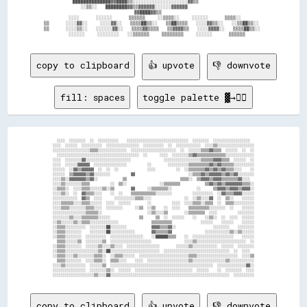
                  ██████████████▓▓████▒▒░░░░░░░░░░░░░░░░░░░░▓▓▒▒                          

                      ░░▒▒░░    ████████▓▓▒▒▓▓▓▓▓▓░░░░░░▓▓▓▓▓▓                            

                                                ▓▓████▓▓▒▒                                

                ░░░░        ░░░░░░        ▒▒▒▒▒▒      ░░▒▒▒▒░░      ░░░░░░        ▒▒▒▒░░  

    ▒▒        ░░░░▓▓░░      ░░░░▓▓░░    ▒▒▒▒██▒▒░░    ▒▒██▒▒▒▒    ░░░░▓▓▒▒░░    ░░▒▒██▒▒░░

    ▒▒        ░░░░▒▒░░    ░░░░░░▓▓░░    ▒▒▒▒▓▓▒▒▒▒    ▒▒▓▓▓▓▒▒    ░░░░▓▓▓▓░░    ▒▒▒▒██▒▒░░

copy to clipboard
👍 upvote
👎 downvote
fill: spaces
toggle palette ▓→✊🏽
  ░░░░  ░░░░░░░░  ░░  ░░░░░░░░░░    ░░░░░░░░░░░░░░░░░░░░░░░░░░░░░░  ░░░░░░░░  ░░░░░░░░░░░░░░░░░░  

░░░░  ░░░░░░  ░░░░░░░░░░  ░░░░░░░░░░░░░░░░  ░░░░░░░░░░  ░░  ░░░░░░░░░░░░  ░░░░▒▒░░░░░░░░░░░░░░░░░░

░░░░░░░░░░░░░░░░░░▒▒▒▒░░░░░░░░░░░░░░  ░░░░░░░░░░░░░░░░░░░░░░  ░░  ░░░░░░▒▒▒▒▓▓▒▒▒▒  ░░░░░░  ░░  ░░

  ░░░░░░░░░░░░░░░░░░░░░░░░░░░░░░░░░░░░░░░░  ░░      ░░░░  ░░░░░░░░▒▒▓▓▒▒▒▒▒▒▒▒▒▒▒▒▒▒░░░░░░░░░░░░░░

░░░░  ░░░░░░░░▓▓░░░░░░░░░░░░░░░░░░░░░░                ░░░░░░░░░░░░░░░░░░▒▒▒▒▒▒▓▓▓▓▒▒▒▒  ░░░░░░  ░░

░░░░  ░░░░░░▓▓▓▓▓▓  ░░░░░░░░░░░░░░░░          ░░        ░░░░░░░░░░▒▒▒▒▒▒▒▒▒▒▓▓▒▒▓▓▒▒▒▒▒▒░░░░░░░░░░

░░░░░░  ░░▓▓▒▒▓▓▓▓▓▓  ░░  ░░  ░░              ░░░░          ░░  ░░▒▒▒▒▒▒▒▒▓▓▒▒▓▓▒▒▓▓▒▒▒▒░░░░    ░░

░░░░░░  ▒▒▓▓▓▓▓▓▒▒▓▓░░░░░░░░          ▓▓                          ░░▒▒▒▒▓▓▒▒▓▓▓▓▓▓▒▒▓▓▒▒▓▓░░░░░░░░

░░░░▒▒░░▓▓▓▓▓▓▓▓▒▒▓▓░░            ▒▒                          ▒▒▒▒░░  ▒▒▓▓▓▓▒▒▓▓▓▓▒▒▒▒▒▒▒▒▓▓░░░░  

░░░░▒▒░░░░░░░░▒▒▒▒          ░░  ▒▒░░                ░░▒▒▒▒▒▒▒▒            ▒▒▓▓▒▒▓▓▒▒▓▓▓▓▓▓▓▓▒▒▒▒░░

░░▒▒▒▒░░  ░░░░▒▒▒▒░░░░░░▒▒░░▒▒        ▓▓      ░░▒▒▒▒▒▒▒▒░░            ░░      ▒▒▓▓▓▓▒▒▓▓▓▓▒▒▓▓▓▓░░

░░░░▒▒░░  ░░  ▓▓▒▒▒▒░░░░    ░░  ░░    ▒▒▒▒▒▒▒▒▒▒▒▒░░░░░░░░          ░░░░░░░░░░  ░░▓▓▒▒▒▒▓▓▓▓░░░░░░

░░░░░░░░░░░░  ▓▓▒▒  ░░░░      ░░░░░░░░░░▒▒▒▒░░░░                ░░  ░░▒▒░░░░▓▓  ░░  ▒▒░░    ░░░░░░

░░░░▒▒▒▒▒▒░░░░▒▒▒▒░░░░░░  ░░░░  ░░░░░░        ░░          ░░░░  ░░░░▒▒▒▒░░▒▒▒▒  ░░  ▒▒▒▒░░░░░░░░░░

░░░░▒▒▒▒░░░░░░░░▒▒▒▒░░░░  ░░░░░░░░      ░░▒▒  ░░▒▒    ░░  ░░░░    ▒▒▒▒▒▒▒▒▒▒░░░░░░░░  ░░    ░░░░░░

░░░░░░░░░░░░░░░░▒▒▒▒▒▒░░                      ░░▒▒░░░░▒▒        ░░▒▒▒▒▒▒▒▒  ░░░░          ░░░░░░░░

░░░░░░░░▒▒░░░░▒▒▒▒▒▒▒▒░░░░░░              ▒▒      ▒▒  ░░  ░░░░░░    ░░    ░░▒▒░░  ░░  ░░░░  ░░░░░░

░░▒▒░░░░░░▒▒░░▒▒▒▒░░░░░░░░░░░░░░                ▒▒▒▒▒▒▒▒▒▒              ░░░░░░    ░░░░░░    ░░░░░░

░░▒▒▒▒░░░░░░░░░░  ░░░░░░░░██░░░░░░░░            ▓▓▓▓▒▒▒▒▓▓░░                  ░░░░░░░░    ░░░░░░░░

░░▒▒▒▒░░░░░░░░    ░░░░░░░░██░░░░░░░░░░░░        ▓▓▒▒▒▒▒▒▓▓                ░░░░░░░░░░░░▒▒░░▒▒░░░░░░

░░▒▒▒▒░░░░░░░░  ░░░░░░░░░░  ░░░░░░░░░░░░░░░░    ░░██████▒▒▒▒    ░░  ░░░░░░░░░░░░░░░░░░░░    ░░░░░░

  ▒▒▒▒░░░░░░▒▒  ░░░░░░░░▒▒  ░░░░░░░░░░░░░░░░░░░░                ░░░░▒▒░░░░░░░░░░░░░░░░░░░░░░░░  ░░

░░▒▒▒▒░░░░░░░░  ░░░░░░▒▒░░░░▒▒░░░░  ░░░░░░░░░░░░░░░░        ░░░░░░▒▒░░░░░░░░░░░░  ░░░░░░  ░░░░░░░░

░░▒▒▒▒░░░░░░░░░░░░░░░░▒▒░░██░░░░░░░░░░░░░░░░░░░░░░░░  ░░░░░░░░░░░░░░░░░░░░░░░░░░░░░░░░  ░░  ░░░░  

░░▒▒▒▒░░░░▒▒░░░░░░░░▒▒▒▒░░  ░░▒▒▒▒░░░░░░  ░░░░░░░░░░░░░░░░░░░░░░░░▒▒▒▒░░░░░░░░░░░░░░░░░░░░  ░░░░▒▒

  ▒▒▒▒░░░░░░░░  ░░░░▒▒▒▒░░  ▒▒▒▒░░░░    ░░░░  ░░░░░░░░░░░░░░░░░░░░▒▒░░░░░░░░░░░░░░░░▒▒░░░░░░░░░░░░

░░░░▒▒░░░░░░░░░░  ░░░░░░▒▒  ░░░░░░░░░░░░░░░░░░░░░░░░░░░░░░░░░░░░░░░░░░░░░░░░░░  ░░░░░░░░░░░░░░▓▓░░

░░░░░░░░░░░░░░░░  ░░░░░░░░▒▒░░  ░░░░░░  ░░░░░░░░░░░░░░░░░░░░░░░░░░░░  ░░░░░░    ░░  ░░░░░░░░  ░░░░

copy to clipboard
👍 upvote
👎 downvote