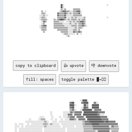
                                          ██░░                                                ░░

                                          ██░░                                                  

                                          ▒▒░░▒▒        ▒▒▒▒▒▒▒▒                                

                    ▒▒  ░░              ░░▒▒▓▓▓▓▒▒▒▒░░░░▒▒▒▒▓▓▓▓░░                              

                    ▒▒▒▒░░            ▓▓▒▒▒▒▒▒▓▓▒▒░░▒▒░░▒▒▒▒▒▒▓▓░░                              

                  ░░░░▒▒░░░░          ▓▓▒▒▒▒▒▒▓▓░░░░░░░░▒▒▒▒▒▒▒▒▒▒                              

                  ░░▒▒▒▒░░            ▒▒▒▒▒▒▒▒▓▓░░░░░░▒▒░░▒▒░░░░░░░░▒▒                        ░░

                  ░░▒▒▒▒▒▒░░      ▒▒░░▒▒▓▓██▓▓▒▒░░▒▒░░▒▒▒▒▒▒░░▒▒░░▒▒▒▒                          

                    ░░▓▓▒▒        ▒▒▒▒▒▒░░░░░░  ░░░░▒▒░░▒▒░░▒▒▒▒▓▓▓▓▒▒                          

                    ░░▒▒          ▒▒▒▒▒▒▒▒▒▒░░░░░░░░▒▒░░░░▒▒░░▒▒▒▒▓▓▒▒                          

                  ░░▒▒▓▓▓▓        ▒▒▒▒▒▒▒▒▒▒▒▒░░░░░░░░▒▒▒▒▒▒░░▒▒▒▒▓▓▒▒░░                        

                  ░░▒▒▒▒▒▒        ▒▒▒▒▒▒▒▒▒▒▒▒▒▒▒▒░░░░░░░░▒▒░░▒▒▒▒░░                            

                    ▒▒▒▒▒▒            ▒▒▒▒▒▒▒▒▒▒▒▒░░░░░░▒▒▒▒░░▒▒                                

                      ▒▒                  ▒▒▒▒▒▒▒▒░░░░░░▓▓▒▒▒▒▓▓▒▒                              

                                            ░░▒▒▒▒░░░░░░░░  ▒▒  ░░                              

                                                ░░▒▒                                            

copy to clipboard
👍 upvote
👎 downvote
fill: spaces
toggle palette ▓→✊🏽
                                                                            ░░████          

                                                                ▓▓██        ▓▓████      ▓▓░░

                                                                ████░░        ██▒▒    ██████

                                                                ▓▓██        ░░██▓▓    ██████

                                                                ▒▒▓▓░░    ░░████████░░▓▓▓▓▓▓

                                          ░░            ░░░░░░▓▓▒▒▓▓▓▓▓▓  ████████████▓▓▓▓▓▓

                                          ░░            ░░░░▓▓▓▓  ▓▓▓▓▓▓  ████████████▓▓░░░░

                              ░░░░        ░░      ░░  ░░░░▒▒▓▓▓▓  ▓▓▓▓▓▓░░████████████▓▓▓▓▓▓

                  ░░        ░░▒▒▒▒      ░░  ░░    ░░  ░░░░▓▓▓▓▒▒  ▓▓▓▓▓▓  ████████████▓▓▓▓▓▓

              ░░░░░░░░░░░░░░░░▒▒░░    ░░░░  ░░░░░░░░░░░░░░░░░░░░▒▒▓▓▓▓████████████▓▓██▓▓▓▓▓▓

  ░░  ░░░░    ░░  ░░░░░░░░░░▒▒▒▒░░▒▒░░░░░░  ░░░░░░░░░░░░░░░░░░▒▒▓▓▓▓▓▓██████▓▓▓▓▓▓▓▓▓▓▓▓▓▓▓▓

  ░░░░  ░░  ░░░░░░░░░░░░░░░░▒▒░░░░░░░░░░░░  ░░░░░░░░░░  ░░░░░░▒▒▒▒▒▒▒▒▓▓▓▓▓▓▓▓▓▓▓▓▓▓░░▓▓▒▒▒▒

  ░░  ░░░░░░░░░░░░░░░░░░░░  ░░░░░░░░░░░░░░░░░░  ░░░░░░░░░░░░░░▒▒▒▒▒▒▒▒▓▓▓▓▓▓▓▓▓▓▓▓▓▓▒▒▒▒▒▒▒▒

  ░░  ░░░░░░░░░░░░░░░░░░░░  ░░░░░░░░░░░░░░░░░░  ░░░░░░░░░░░░░░▒▒▒▒▒▒▒▒▒▒░░▓▓▓▓▓▓▓▓▓▓  ▒▒▒▒▒▒
