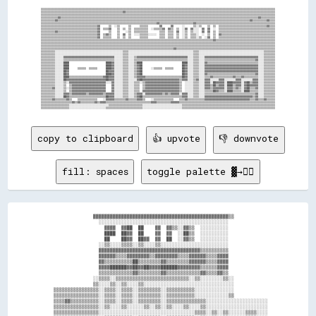
▒▒▒▒▒▒▒▒▒▒▒▒▒▒▒▒▒▒▒▒▒▒▒▒▒▒▒▒▒▒▒▒▒▒▒▒▒▒▒▒▒▒▒▒▒▒▒▒▒▒▒▒▒▒▒▒▒▒▒▒▒▒▒▒▒▒▒▒▒▒▒▒▒▒▒▒▒▒▒▒▒▒▒▒▒▒▒▒▒▒▒▒▒▒▒▒▒▒▒▒▒▒▒▒▒▒▒▒▒▒▒▒▒▒▒▒▒▒▒▒▒▒▒▒▒▒▒▒▒▒▒▒▒▒▒▒▒▒▒▒▒▒▒▒▒▒▒▒▒▒▒▒▒▒▒▒▒▒▒▒▒▒▒▒▒▒

▒▒▒▒▒▒▒▒▒▒▒▒▒▒▒▒▒▒▒▒▒▒▒▒▒▒▒▒▒▒▒▒▒▒▒▒▒▒▒▒▒▒▒▒▒▒▒▒▒▒▒▒▒▒▒▒▒▒▓▓▒▒▒▒▒▒▒▒▒▒▒▒▒▒▒▒▒▒▒▒▒▒▒▒▒▒▒▒▒▒▒▒▒▒▒▒▒▒▒▒▒▒▒▒▒▒▒▒▒▒▒▒▒▒▒▒▒▒▒▒▒▒▒▒▒▒▒▒▒▒▒▒▒▒▒▒▒▒▒▒▒▒▒▒▒▒▒▒▒▒▒▒▒▒▒▒▒▒▒▒▒▒▒▒▒▒

▒▒▒▒▒▒▒▒▒▒▒▒▒▒▒▒▒▒▒▒▒▒▒▒▒▒▒▒▒▒▒▒▒▒▒▒▒▒▒▒▒▒▒▒▒▒▒▒▒▒▒▒▒▒▒▒▒▒▒▒▒▒▒▒▒▒▒▒▒▒▒▒▒▒▒▒▒▒▒▒▒▒▒▒▒▒▒▒▒▒▒▒▒▒▒▒▒▒▒▒▒▒▒▒▒▒▒▒▒▒▒▒▒▒▒▒▒▒▒▒▒▒▒▒▒▒▒▒▒▒▒▒▒▒▒▒▒▒▒▒▒▒▒▒▒▒▒▒▒▒▒▒▒▒▒▒▒▒▒▒▒▒▒▒▒▒

▒▒▒▒▒▒▒▒▒▒▒▒▓▓▒▒▒▒▒▒▒▒▒▒▒▒▒▒▒▒▒▒▒▒▒▒▒▒▒▒▒▒▒▒▒▒▒▒▒▒▒▒▒▒▒▒▒▒▒▒▒▒▒▒▒▒▒▒▒▒▒▒▒▒▒▒▒▒▒▒▒▒▒▒▒▒▒▒▒▒▒▒▒▒▒▒▒▒▒▒▒▒▒▒▒▒▒▒▒▒▒▒▒▒▒▒▒▒▒▒▒▒▒▒▒▒▒▒▒▒▒▒▒▒▒▒▒▒▒▒▒▒▒▒▒▒▒▒▒▒▒▒▒▒▓▓▒▒▒▒▒▒▒▒▒▒

▒▒▒▒▒▒▒▒▒▒▓▓▒▒▒▒▒▒▒▒▒▒▒▒▒▒▒▒▒▒▒▒▒▒▒▒▒▒▒▒▒▒▒▒▒▒▒▒▒▒▒▒▒▒▒▒▒▒▒▒▒▒▒▒▒▒▒▒▒▒▒▒▒▒▒▒▒▒▒▒▒▒▒▒▒▒▒▒▒▒▒▒▒▒▒▒▒▒▒▒▒▒▒▒▒▒▒▒▒▒▒▒▒▒▒▒▒▒▒▒▒▒▒▒▒▒▒▒▒▒▒▒▒▒▒▒▒▒▒▒▒▒▒▒▒▒▒▒▓▓▒▒▒▒▒▒▒▒▒▒▓▓▒▒▒▒

▒▒▒▒▒▒▒▒▒▒▒▒▒▒▒▒▒▒▒▒▒▒▒▒▒▒▒▒▒▒▒▒▒▒▒▒▒▒▒▒▒▒▒▒▒▒▒▒▒▒▒▒▒▒▒▒▒▒▒▒▒▒▒▒▒▒▒▒▒▒▒▒▒▒▒▒▒▒▒▒▒▒▓▓▒▒▒▒▒▒▒▒▒▒▒▒▒▒▒▒▒▒▒▒▒▒▒▒▓▓▒▒▒▒▒▒▒▒▒▒▒▒▒▒▒▒▒▒▒▒▒▒▒▒▒▒▒▒▒▒▒▒▒▒▒▒▒▒▒▒▒▒▒▒▒▒▒▒▒▒▒▒▒▒▒▒

▒▒▒▒▒▒▒▒▒▒▒▒▒▒▒▒▒▒▒▒▒▒▒▒▒▒▒▒▒▒▒▒▒▒▒▒▒▒▒▒▓▓      ▒▒  ░░▒▒      ▒▒      ▒▒▒▒▒▒        ▓▓      ▓▓      ░░      ▒▒░░▒▒    ▒▒  ▒▒  ▒▒▒▒▒▒▒▒▒▒▒▒▒▒▒▒▒▒▒▒▒▒▒▒▒▒▒▒▒▒▒▒▒▒▓▓▒▒▒▒

▒▒▒▒▒▒▒▒▒▒▒▒▒▒▒▒▒▒▒▒▒▒▒▒▒▒▒▒▒▒▒▒▒▒▒▒▒▒▒▒▓▓  ▒▒▒▒▓▓    ▒▒  ▒▒  ▒▒  ▒▒▒▒▒▒▒▒▒▒  ░░▒▒▒▒▒▒▓▓  ▓▓▒▒  ▒▒  ░░▓▓  ▓▓░░░░  ▓▓  ▓▓  ░░  ▒▒▒▒▒▒▒▒▒▒▒▒▒▒▒▒▒▒▒▒▒▒▒▒▒▒▒▒▒▒▒▒▒▒▒▒▒▒▒▒

▒▒▒▒▒▒▒▒▒▒▓▓▒▒▒▒▒▒▒▒▒▒▒▒▒▒▒▒▒▒▒▒▒▒▒▒▒▒▒▒▓▓      ▒▒    ▒▒    ░░▒▒  ▒▒▒▒▒▒▒▒▒▒        ▒▒▒▒  ▒▒▒▒  ▓▓  ░░▒▒  ▒▒░░░░  ▓▓  ▓▓  ▒▒  ▒▒▒▒▒▒▒▒▒▒▒▒▒▒▒▒▒▒▒▒▒▒▒▒▒▒▒▒▒▒▒▒▒▒▒▒▒▒▒▒

▒▒▒▒▒▒▒▒▒▒▒▒▒▒▒▒▒▒▒▒▒▒▒▒▒▒▒▒▒▒▒▒▒▒▒▒▒▒▒▒▓▓  ▒▒▓▓▒▒    ▒▒  ▓▓  ▒▒  ░░░░▒▒▒▒▒▒░░░░░░  ▒▒▒▒  ▒▒▒▒  ▒▒  ░░▒▒  ▒▒▒▒░░  ░░  ▒▒  ▒▒  ▓▓▒▒▒▒▒▒▒▒▒▒▒▒▒▒▒▒▒▒▒▒▒▒▒▒▒▒▒▒▒▒▒▒▒▒▒▒▒▒

▒▒▒▒▒▒▒▒▒▒▒▒▒▒▒▒▒▒▒▒▒▒▒▒▒▒▒▒▒▒▒▒▒▒▒▒▒▒▒▒▓▓  ▒▒▒▒▒▒    ▒▒  ▒▒  ▒▒      ▒▒▒▒▒▒        ▒▒▒▒  ▒▒▒▒  ▒▒  ░░▒▒  ▒▒▒▒░░▒▒  ░░▓▓  ▒▒  ▒▒▒▒▒▒▒▒▒▒▒▒▒▒▒▒▒▒▒▒▒▒▒▒▒▒▒▒▒▒▒▒▒▒▒▒▒▒▒▒

▒▒▒▒▒▒▒▒▒▒▒▒▒▒▒▒▒▒▒▒▒▒▒▒▒▒▒▒▒▒▒▒▒▒▒▒▒▒▒▒▒▒▒▒▒▒▒▒▒▒▒▒▒▒▒▒▒▒▒▒▒▒▒▒▒▒▒▒▒▒▒▒▒▒▒▒▒▒▒▒▒▒▒▒▒▒▒▒▒▒▒▒▒▒▒▒▒▒▒▒▒▒▒▒▒▒▒▒▒▒▒▒▒▒▒▒▒▒▒▒▒▒▓▓▒▒▒▒▒▒▒▒▒▒▒▒▒▒▒▒▒▒▒▒▒▒▒▒▒▒▒▒▒▒▒▒▒▒▒▒▒▒▒▒▒▒

▒▒▒▒▒▒▒▒▒▒▒▒▒▒▒▒▒▒▒▒▒▒▒▒▒▒▒▒▒▒▒▒▒▒▒▒▒▒▒▒▒▒▒▒▒▒▒▒▒▒▒▒▒▒▒▒▒▒▒▒▒▒▒▒▒▒▒▒▒▒▒▒▒▒▒▒▒▒▒▒▒▒▒▒▒▒▒▒▒▒▒▒▒▒▒▒▒▒▒▒▒▒▒▒▒▒▒▒▒▒▒▒▒▒▒▒▒▒▒▒▒▒▒▒▒▒▒▒▒▒▒▒▒▒▒▒▒▒▒▒▒▒▒▒▒▒▒▒▒▒▒▒▒▒▒▒▒▒▒▒▒▒▒▒▒▒

▒▒▒▒▒▒▒▒▒▒▒▒▒▒▒▒▒▒▒▒▒▒▒▒▒▒▒▒▒▒▒▒▒▒▒▒▒▒▒▒▒▒▒▒▒▒▒▒▒▒▒▒▒▒▒▒▒▒▒▒▒▒▒▒▒▒▒▒▒▒▒▒▒▒▒▒▒▒▒▒▒▒▒▒▒▒▒▒▒▒▒▒▒▒▒▒▒▒▒▒▒▒▒▒▒▒▒▒▒▒▒▒▒▒▒▒▒▒▒▒▒▒▒▒▒▒▒▒▒▒▒▒▒▒▒▒▒▒▒▒▒▒▒▒▒▒▒▒▒▒▒▒▒▒▒▒▒▒▒▒▒▒▒▒▒▒

▒▒▒▒▒▒▒▒▒▒▒▒▒▒▒▒▒▒▒▒▒▒▒▒▒▒▒▒▒▒▒▒▒▒▒▒▒▒▒▒▒▒▒▒▒▒▒▒▒▒▒▒▒▒▒▒▒▒▒▒▒▒▒▒▒▒▒▒▒▒▒▒▒▒▒▒▒▒▒▒▒▒▒▒▒▒▒▒▒▒▒▒▒▒▓▓▒▒▒▒▒▒▒▒▒▒▒▒▒▒▒▒▒▒▒▒▒▒▒▒▒▒▒▒▒▒▒▒▒▒▒▒▒▒▒▒▒▒▒▒▒▒▒▒▒▒▒▒▒▒▒▒▒▒▒▒▒▒▒▒▒▒▒▒▒▒

▒▒▒▒▒▒▒▒▒▒░░░░░░░░░░░░░░░░░░░░░░░░░░░░░░░░░░░░░░░░░░░░░░░░▒▒▒▒░░░░░░░░░░░░░░░░░░░░░░░░░░░░░░░░░░░░░░░░░░░░░░▒▒▒▒░░░░░░░░░░░░░░░░░░░░░░░░░░░░░░░░░░░░░░░░░░░░░░▒▒▒▒▒▒▒▒

▒▒▒▒▒▒▒▒▒▒░░░░░░░░░░░░░░░░░░░░░░░░░░░░░░░░░░░░░░░░░░░░░░░░▒▒▒▒░░░░░░░░░░░░░░░░░░░░░░░░░░░░░░░░░░░░░░░░░░░░░░▒▒▒▒░░░░░░░░░░░░░░░░░░░░░░░░░░░░░░░░░░░░░░░░░░░░░░▒▒▒▒▒▒▒▒

▒▒▒▒▒▒▒▒▒▒░░░░░░▓▓▓▓▓▓▓▓▓▓▓▓▓▓▓▓▓▓▓▓▓▓▓▓▓▓▓▓▓▓▓▓▓▓▓▓░░░░░░▒▒▒▒░░░░▒▒▓▓▓▓▓▓▓▓▓▓▓▓▓▓▓▓▓▓▓▓▓▓▓▓▓▓▓▓▓▓▓▓▓▓▓▓░░░░▒▒▒▒░░░░▓▓▓▓▓▓▓▓▓▓▓▓▓▓▓▓▓▓▓▓▓▓▓▓▓▓▓▓▓▓▓▓▓▓▓▓▓▓░░░░▒▒▒▒▒▒▒▒

▒▒▒▒▒▒▒▒▒▒░░░░░░▒▒▒▒▒▒▒▒▒▒▒▒▒▒▒▒▒▒▒▒▒▒▒▒▒▒▒▒▒▒▒▒▒▒▒▒░░░░░░▒▒▒▒░░░░▒▒▒▒▒▒▒▒▒▒▒▒▒▒▒▒▒▒▒▒▒▒▒▒▒▒▒▒▒▒▒▒▒▒▒▒▒▒░░░░▒▒▒▒░░░░▒▒▒▒▒▒▒▒▒▒▒▒▒▒▒▒▒▒▒▒▒▒▒▒▒▒▒▒▒▒▒▒▒▒▒▒▓▓░░░░▒▒▒▒▒▒▒▒

▒▒▒▒▒▒▒▒▒▒░░░░░░████                          ████▓▓░░░░░░▒▒▒▒░░░░▒▒████                            ████░░░░▒▒▒▒░░░░▓▓▒▒▒▒▒▒▒▒▒▒▒▒▒▒▒▒▒▒▒▒▒▒▒▒▒▒▒▒▒▒▒▒▒▒▒▒░░░░▒▒▒▒▒▒▒▒

▒▒▒▒▒▒▒▒▒▒░░░░░░████                          ████▓▓░░░░░░▒▒▒▒░░░░▒▒▓▓██                            ██▓▓░░░░▒▒▒▒░░░░▓▓▓▓▓▓▓▓▓▓▓▓▓▓▓▓▓▓▓▓▓▓▓▓▓▓▓▓▓▓▓▓▓▓▓▓▓▓░░░░▒▒▒▒▒▒▒▒

▒▒▒▒▒▒▒▒▒▒░░░░░░████      ▒▒▒▒▒▒  ▒▒▒▒▒▒      ████▓▓░░░░░░▒▒▒▒░░░░▒▒▓▓██      ░░▒▒▒▒▒▒  ▒▒▒▒▒▒      ██▓▓░░░░▒▒▒▒░░░░▓▓▓▓▓▓▓▓▓▓▓▓▓▓▓▓▓▓▓▓▓▓▓▓▓▓▓▓▓▓▓▓▓▓▓▓▓▓░░░░▒▒▒▒▒▒▒▒

▒▒▒▒▒▒▒▒▒▒░░░░░░██▓▓                          ██▓▓▓▓░░░░░░▒▒▒▒░░░░▒▒▓▓██                            ██▓▓░░░░▒▒▒▒░░░░▓▓▓▓▓▓▓▓▓▓▓▓▓▓▓▓▓▓▓▓▓▓▓▓▓▓▓▓▓▓▓▓▓▓▓▓▓▓░░░░▒▒▒▒▒▒▒▒

▒▒▒▒▒▒▒▒▒▒░░░░░░██▓▓                          ████▓▓░░░░░░▒▒▒▒░░░░▒▒▓▓██                            ██▓▓░░░░▒▒▒▒░░░░▓▓▒▒▒▒▒▒▒▒▒▒▒▒▒▒▒▒▒▒▒▒▒▒▒▒▒▒▒▒▒▒▒▒▒▒▓▓░░░░▒▒▒▒▒▒▒▒

▒▒▒▒▒▒▒▒▒▒░░░░░░████▒▒▒▒▒▒▒▒▒▒▒▒▒▒▒▒▒▒▒▒▒▒▒▒▓▓██▓▓▓▓░░░░░░▒▒▒▒░░░░▒▒▓▓▓▓▓▓▒▒▒▒▒▒▒▒▒▒▒▒▒▒▒▒▒▒▒▒▒▒▒▒▒▒██▓▓░░░░▒▒▒▒░░░░▒▒▒▒▓▓▒▒▒▒▒▒▒▒▒▒▒▒▒▒▓▓▒▒▒▒▓▓▒▒▒▒▒▒▒▒▒▒░░░░▒▒▒▒▒▒▒▒

▒▒▒▒▒▒▒▒▒▒░░░░░░██▓▓▓▓▓▓▓▓▓▓▓▓▓▓▓▓▓▓▓▓▓▓▓▓▓▓▓▓██▓▓▓▓░░░░░░▒▒▒▒░░░░░░▓▓██▓▓▓▓▓▓▓▓▓▓▓▓▓▓▓▓▓▓▓▓▓▓▓▓▓▓▒▒▓▓▓▓░░░░▒▒▓▓░░░░▓▓▓▓░░░░░░▓▓▓▓░░░░░░░░▓▓▓▓░░░░░░░░▓▓▓▓░░░░▒▒▒▒▒▒▒▒

▒▒▒▒▒▒▒▒▒▒░░░░░░▒▒░░▓▓▓▓▓▓▓▓▓▓▓▓▓▓▓▓▓▓▓▓▓▓▓▓▓▓░░░░▓▓░░░░░░▒▒▒▒░░░░▒▒▒▒░░▒▒▓▓▓▓▓▓▓▓▓▓▓▓▓▓▓▓▓▓▓▓▓▓▓▓▒▒  ░░░░░░▒▒▒▒░░░░▓▓▓▓░░██▓▓▓▓▓▓░░████▓▓▓▓▓▓░░▓▓██▒▒▓▓▓▓░░░░▒▒▒▒▒▒▒▒

▒▒▒▒▒▒▒▒▒▒░░░░░░▒▒  ▒▒▓▓▓▓▓▓▓▓▓▓▓▓▓▓▓▓▓▓▓▓▓▓▓▓    ▓▓░░░░░░▒▒▒▒░░░░▒▒▒▒  ▒▒▓▓▓▓▓▓▓▓▓▓▓▓▓▓▓▓▓▓▓▓▓▓▓▓▒▒  ░░░░░░▒▒▒▒░░░░▓▓▓▓▒▒██▒▒▓▓▓▓░░████▒▒▓▓▓▓░░▓▓██▓▓▓▓▓▓░░░░▒▒▒▒▒▒▒▒

▒▒▒▒▒▒▒▒▓▓░░░░░░▒▒░░▒▒▓▓▓▓▓▓▓▓▓▓▓▓▓▓▓▓▓▓▓▓▓▓▓▓    ▓▓░░░░░░▒▒▒▒░░░░▒▒▒▒  ▒▒▓▓▓▓▓▓▓▓▓▓▓▓▓▓▓▓▓▓▓▓▓▓▓▓▒▒  ░░░░░░▒▒▒▒░░░░▓▓▓▓▒▒▓▓▓▓▓▓▓▓░░▓▓▓▓▒▒▓▓▒▒░░▓▓██▒▒▒▒▓▓░░░░▒▒▒▒▒▒▒▒

▒▒▒▒▒▒▒▒▒▒░░░░░░▒▒  ▒▒▓▓▓▓▓▓▓▓▓▓▓▓▓▓▓▓▓▓▓▓▓▓▓▓    ▓▓░░░░░░▒▒▒▒░░░░▒▒▒▒  ▓▓▓▓▓▓▓▓▓▓▓▓▓▓▓▓▓▓▓▓▓▓▓▓▓▓▒▒  ░░░░░░▒▒▒▒░░░░▒▒▒▒▒▒██▓▓▒▒▒▒░░████▒▒▒▒▒▒░░████▒▒▒▒▒▒░░░░▒▒▒▒▒▒▒▒

▒▒▒▒▒▒▒▒▒▒░░░░░░▓▓▓▓▒▒▓▓▓▓▓▓▓▓▓▓▒▒▓▓▓▓▓▓▓▓▓▓▒▒▓▓▓▓▓▓░░░░░░▒▒▒▒░░░░▒▒▓▓▓▓░░▓▓▓▓▓▓▓▓▓▓▓▓▒▒▓▓▒▒▓▓▓▓▓▓░░▓▓▓▓░░░░▒▒▒▒░░░░▒▒▒▒▒▒▒▒▒▒▒▒▒▒▒▒▒▒▒▒▒▒▒▒▒▒▒▒▒▒▒▒▒▒▒▒▓▓░░░░▒▒▒▒▒▒▒▒

▒▒▒▒▒▒▒▒▒▒░░░░░░██▓▓▒▒▒▒▒▒▒▒▒▒▒▒▒▒▒▒▒▒▒▒▒▒▒▒▒▒██▓▓▓▓░░░░░░▒▒▒▒░░░░▒▒▓▓██▒▒▒▒▒▒▒▒▒▒▒▒▒▒▒▒▒▒▒▒▒▒▒▒▒▒▒▒▓▓▓▓░░░░▒▒▒▒░░░░▓▓▓▓▓▓▓▓▓▓▓▓▓▓▓▓▓▓▓▓▓▓▓▓▓▓▓▓▓▓▓▓▓▓▒▒▓▓░░░░▒▒▒▒▒▒▒▒

▒▒▒▒▒▒▒▒▓▓▒▒▒▒▒▒▒▒▓▓▒▒    ▒▒▒▒▒▒▒▒▒▒▒▒▒▒    ░░▓▓▓▓▓▓▒▒▒▒▒▒▒▒▓▓▒▒▒▒▒▒▓▓▓▓▒▒    ░░▒▒▒▒▒▒▒▒▒▒▒▒▒▒    ▒▒▒▒▓▓▒▒▒▒▒▒▒▒▒▒▒▒▓▓▓▓▓▓▓▓▓▓▓▓▓▓▓▓▓▓▓▓▓▓▓▓▓▓▓▓▓▓▓▓▒▒▒▒▓▓▒▒▒▒▓▓▒▒▒▒▒▒

▒▒▒▒▒▒▒▒▒▒▒▒▒▒▒▒▒▒▒▒▒▒▓▓▒▒▓▓▒▒▒▒▒▒▒▒▒▒▓▓▒▒▓▓▓▓▒▒▒▒▒▒▒▒▒▒▒▒▒▒▒▒▒▒▒▒▒▒▒▒▒▒▒▒▒▒▒▒▓▓▓▓▒▒▒▒▒▒▒▒▒▒▓▓▓▓▓▓▒▒▒▒▒▒▒▒▒▒▒▒▒▒▒▒▒▒▒▒▒▒▒▒▒▒▒▒▒▒▒▒▒▒▒▒▒▒▒▒▒▒▒▒▒▒▒▒▒▒▒▒▒▒▒▒▒▒▒▒▒▒▒▒▒▒▒▒

▒▒▒▒▒▒▒▒▒▒▒▒▒▒▒▒▒▒▒▒░░░░░░░░░░░░░░░░░░░░░░░░░░░░▒▒▒▒▒▒▒▒▒▒▒▒▒▒▒▒▒▒▒▒▒▒▒▒░░░░░░░░░░░░░░░░░░░░░░░░░░░░▒▒▒▒▒▒▒▒▒▒▒▒▒▒▒▒▒▒▒▒▒▒▒▒▒▒▒▒▒▒▒▒▒▒▒▒▒▒▒▒▒▒▒▒▒▒▒▒▒▒▒▒▒▒▒▒▒▒▒▒▒▒▒▒▒▒

copy to clipboard
👍 upvote
👎 downvote
fill: spaces
toggle palette ▓→✊🏽
                    ▓▓▓▓▓▓▓▓▓▓▓▓▓▓▓▓▓▓▓▓▓▓▓▓▓▓▓▓▓▓▓▓▓▓▓▓▓▓▓▓▓▓▓▓▓▓▓▓▒▒                

                      ░░░░░░░░░░░░░░░░░░░░░░░░░░░░░░░░░░░░░░░░░░░░░░                  

                        ▓▓▓▓  ▓▓██  ██    ▓▓  ▓▓▒▒░░▓▓▒▒  ░░░░░░░░░░                  

                        ████  ██▓▓  ██    ▓▓  ▓▓  ░░██▒▒  ░░░░░░░░░░                  

                        ██    ██▓▓  ██▓▓  ▓▓  ██  ░░▓▓▒▒  ░░░░░░░░░░                  

                      ░░▒▒░░░░▒▒▒▒░░▒▒░░░░▒▒░░░░░░░░░░░░░░░░░░░░░░░░                  

                      ▓▓▓▓▓▓▓▓▓▓▓▓▓▓▓▓▓▓▓▓▓▓▓▓▓▓▓▓▓▓▓▓▓▓▓▓▒▒▒▒▒▒▒▒▒▒                  

                      ▓▓▓▓▓▓▒▒▒▒▓▓▓▓▓▓▓▓▒▒▓▓▓▓▓▓▓▓▒▒▒▒▓▓▓▓▓▓▒▒▒▒▓▓▓▓                  

                      ▓▓▒▒▒▒▒▒▒▒▒▒██▒▒▒▒▒▒▒▒▓▓▒▒▒▒▒▒▒▒▓▓▓▓▓▓▒▒▒▒▓▓▓▓                  

                      ▓▓▓▓██████▓▓██▓▓██▓▓▓▓██████▓▓▓▓▓▓▓▓▒▒▒▒▒▒▓▓▓▓                  

                      ▒▒▒▒▒▒▒▒▒▒▒▒▓▓▒▒▒▒▒▒▒▒▓▓▒▒▒▒▒▒▒▒▒▒▒▒▓▓▒▒▒▒▓▓▒▒                  

                    ░░▒▒▒▒░░▒▒▒▒▒▒▒▒▒▒▒▒▒▒▒▒▒▒▒▒▒▒▒▒▒▒░░▒▒░░░░░░░░▒▒░░                

                    ▒▒░░░░▒▒░░▒▒░░░░▒▒░░░░░░░░░░░░░░░░░░░░░░░░░░░░░░░░                

      ▒▒▒▒▒▒▒▒▒▒▒▒▒▒▒▒░░▒▒▒▒░░▒▒▒▒░░▒▒▒▒▒▒▒▒░░▒▒▒▒▒▒▒▒▒▒░░░░░░░░░░░░░░                

      ▒▒▒▒▒▒▒▒▒▒▒▒▒▒▒▒░░▒▒▒▒░░▒▒▒▒░░▒▒▒▒▒▒▒▒░░▒▒▒▒▒▒▒▒▒▒░░░░░░░░░░░░▒▒                

      ▒▒▒▒▓▓▒▒▒▒▒▒▒▒▒▒░░▒▒▒▒░░▒▒▒▒░░▒▒▒▒▒▒▒▒░░▒▒▒▒▒▒▒▒▒▒▒▒▒▒░░░░░░░░░░░░░░░░░░░░░░    

      ▒▒▒▒▒▒▒▒▒▒▒▒▒▒▒▒░░▒▒░░░░▒▒░░░░░░▒▒░░▒▒░░▒▒░░░░▒▒░░░░▒▒░░░░░░░░░░░░░░░░░░░░░░    

      ▒▒▒▒▒▒▒▒▒▒▒▒▒▒▒▒░░░░░░░░░░░░░░░░░░░░░░░░░░░░░░░░░░▒▒▒▒░░▒▒░░▒▒░░░░░░▒▒▒▒░░░░    
