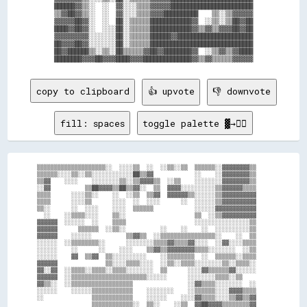
██████▓▓▒▒░░  ░░  ▓▓░░░░▒▒▒▒▓▓▓▓▓▓████████████████████████

▒▒▓▓██▓▓▒▒░░  ░░  ▓▓░░░░▒▒▒▒▓▓▓▓██████████    ▒▒░░▒▒▓▓▓▓▓▓

▓▓▓▓▓▓██▓▓░░  ░░  ██░░▒▒▒▒▒▒████████████▓▓  ░░▒▒░░▒▒██▓▓██

████▓▓██▓▓░░  ░░░░██░░▒▒▒▒▒▒████████████▓▓▒▒▓▓▒▒▓▓▓▓██▓▓██

▓▓▓▓▓▓▓▓▓▓░░░░░░░░██░░▒▒▒▒▒▒██████▓▓██████████████████████

██▓▓▓▓██▓▓░░░░░░░░██░░▒▒▒▒▒▒██████████████████████████████

██▓▓██████▒▒░░▒▒░░██▒▒▒▒▒▒▓▓██▓▓████████▓▓  ░░▒▒▓▓▒▒▓▓████

copy to clipboard
👍 upvote
👎 downvote
fill: spaces
toggle palette ▓→✊🏽
▒▒▒▒▒▒▒▒▒▒▒▒▒▒▒▒▒▒▒▒░░  ░░░░▒▒  ░░  ░░▒▒░░▒▒  ▒▒▒▒▒▒░░▓▓▓▓▓▓▓▓▒▒    

▒▒▒▒▒▒░░░░▒▒░░▒▒░░░░░░░░░░░░██▒▒▓▓            ░░    ░░▓▓▓▓▓▓▓▓▒▒    

▒▒▓▓    ░░░░    ░░░░░░░░▒▒░░▒▒▓▓▓▓▒▒  ░░▒▒    ░░░░░░░░▓▓▓▓▓▓▓▓▒▒    

░░▓▓          ▒▒██▓▓▓▓▒▒██▒▒▓▓░░  ▒▒  ▓▓▓▓░░░░░░░░░░▒▒▓▓▓▓▓▓▒▒▒▒    

▒▒▒▒      ░░░░▒▒░░    ░░  ░░▒▒  ▒▒▓▓  ▓▓▓▓▓▓▒▒░░░░░░▒▒▓▓▓▓▓▓▓▓▓▓    

▒▒▒▒      ░░░░▒▒      ░░░░  ░░  ░░░░      ░░  ░░░░░░▒▒▓▓▓▓▓▓▓▓▓▓    

▒▒░░      ░░  ░░░░    ░░░░  ▒▒▒▒▒▒            ░░░░░░▓▓▓▓▓▓▓▓▓▓▓▓    

  ░░    ░░▒▒▒▒░░░░    ▒▒░░                    ▒▒  ░░▒▒▓▓▓▓▓▓▓▓▓▓    

▓▓▓▓▓▓  ░░░░░░  ░░    ▒▒▒▒                    ░░░░░░░░░░░░░░░░▒▒    

▓▓▓▓▓▓      ▒▒▒▒▒▒  ░░▒▒░░          ░░    ░░    ░░  ░░░░░░░░░░▒▒    

▓▓▓▓▓▓    ░░░░░░          ▒▒▓▓▒▒  ░░▒▒▒▒▒▒▒▒▒▒▒▒▒▒▒▒░░    ░░  ▒▒    

░░░░░░  ░░▒▒▒▒▒▒▒▒░░      ░░░░░░░░▒▒▒▒▓▓▒▒▒▒▓▓░░░░  ░░▓▓░░░░▒▒▒▒    

░░░░░░    ░░      ░░    ░░░░    ▒▒▓▓▒▒▓▓▓▓▓▓▓▓▒▒▒▒░░░░░░░░  ░░▒▒    

░░░░░░    ▓▓  ▒▒▓▓  ▒▒░░░░░░░░░░    ░░▒▒▒▒▒▒▒▒  ░░  ▒▒▒▒▒▒░░▒▒▒▒    

▓▓▓▓▓▓              ▒▒░░░░▒▒▒▒░░░░  ░░▒▒░░▒▒▒▒░░░░░░░░▒▒░░▒▒▒▒░░    

▓▓░░▓▓  ░░▒▒▒▒░░▒▒▒▒░░▒▒▒▒░░░░░░░░  ▒▒      ░░░░▓▓▒▒▒▒▒▒▓▓░░░░░░    

▓▓▓▓▓▓  ░░▒▒▒▒▒▒▒▒▒▒▒▒▒▒▒▒▒▒▒▒▒▒░░░░░░      ░░░░░░░░▒▒▒▒░░▒▒        

▓▓▒▒░░  ░░▒▒▒▒▒▒▒▒▒▒▒▒▒▒▒▒▒▒                ░░▓▓▒▒▒▒░░░░░░░░  ░░    

░░░░░░    ░░░░░░▒▒▒▒▒▒▒▒▒▒▒▒    ░░░░░░░░    ░░▒▒▒▒▒▒░░░░▓▓▓▓▒▒▒▒    

░░              ▒▒▒▒▒▒▒▒▒▒▒▒    ░░░░░░    ░░░░▓▓▒▒▒▒░░░░▒▒▓▓▒▒▓▓    

                ▒▒▒▒▒▒▒▒▒▒▒▒░░  ▒▒░░    ░░▒▒  ▓▓██▓▓▓▓▒▒▒▒▒▒▒▒▓▓    
