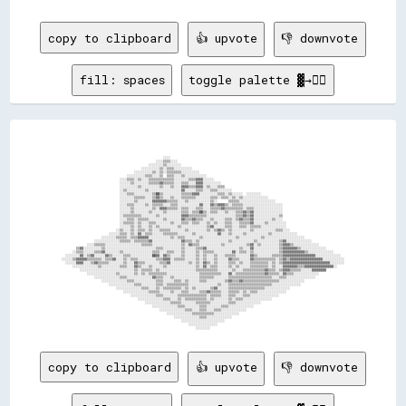
copy to clipboard
👍 upvote
👎 downvote
fill: spaces
toggle palette ▓→✊🏽
                                                        ░░░░                                                                                                

                                                    ░░░░▒▒▒▒░░░░                                                                                            

                                                ░░░░░░░░▒▒░░░░░░░░                                                                                          

                                            ░░░░░░░░░░▒▒░░▒▒▒▒░░░░░░░░░░                                                                                    

                                        ░░░░░░░░░░▒▒░░▒▒░░▒▒▒▒▒▒▒▒░░░░░░░░░░                                                                                

                                    ░░░░░░░░░░▒▒▒▒░░░░▒▒  ▒▒▒▒░░░░▒▒░░░░░░░░░░░░                                                                            

                                ░░░░▒▒▒▒░░▒▒░░░░▒▒▒▒▒▒▒▒▒▒▒▒▒▒░░░░░░░░▒▒▒▒▓▓▓▓░░░░░░                                                                        

                                ░░░░░░▒▒░░░░░░░░▒▒▒▒▒▒▓▓▒▒▒▒▒▒░░░░▒▒▒▒░░░░▓▓▓▓░░░░░░░░░░                                                                    

                                ░░░░░░░░░░▒▒░░░░░░░░░░▒▒░░░░▒▒░░░░▓▓▓▓▒▒▒▒▓▓▓▓░░▒▒░░░░▒▒▒▒                                                                  

                                ░░▒▒░░░░░░░░░░▒▒░░░░░░░░░░░░░░░░░░▓▓░░░░░░▒▒▒▒░░░░▒▒▒▒░░░░░░░░                                                              

                                ░░░░▒▒▒▒░░░░░░░░░░▒▒██▒▒░░░░░░░░░░▒▒▒▒▒▒▓▓▓▓░░░░░░░░░░▒▒▒▒░░▒▒░░░░░░  ░░░░░░░░                                              

                                ░░░░░░░░▒▒▒▒▒▒░░░░▒▒▓▓▒▒░░░░▒▒░░░░▒▒▒▒▒▒▒▒░░░░░░░░▒▒▒▒░░▒▒▒▒░░▒▒░░▒▒░░░░░░░░░░░░░░                                          

                                ░░░░░░░░▒▒░░░░░░░░▓▓▓▓▓▓▓▓▒▒▒▒▒▒░░░░▒▒░░░░░░░░░░░░▒▒░░      ▒▒▒▒▒▒░░░░░░░░░░░░░░░░░░░░                                      

                                ░░░░▒▒▒▒░░░░░░▒▒░░▒▒▒▒▒▒░░░░▒▒▒▒░░░░░░░░░░░░▓▓░░░░▓▓▒▒▓▓▓▓▒▒░░▒▒▒▒▒▒░░░░░░░░░░░░░░░░░░░░░░                                  

                                ░░░░░░▒▒░░░░░░░░░░▒▒░░▓▓▓▓▒▒▒▒▒▒░░▒▒▒▒░░░░▒▒▒▒░░░░▒▒▒▒▒▒▓▓▒▒▒▒▒▒▒▒▒▒░░▒▒▒▒░░░░░░░░░░░░░░░░                                  

                                ░░░░░░▒▒░░░░░░░░▒▒░░░░░░▒▒░░░░░░░░▒▒▒▒░░▒▒▒▒██▒▒░░▒▒▒▒░░░░▒▒░░░░▒▒▒▒▓▓▒▒▓▓░░░░░░░░░░░░░░░░                                  

                                ░░▒▒▒▒▒▒▒▒▒▒░░░░░░░░▒▒░░░░░░░░░░░░▓▓▓▓▒▒▒▒▒▒▒▒▒▒░░░░░░░░░░░░░░░░▒▒▒▒▓▓▒▒▓▓░░░░░░░░░░░░░░▒▒                                  

                                ░░░░▒▒▒▒░░▒▒▒▒▒▒░░░░░░░░▒▒░░░░░░░░▓▓▒▒▒▒▓▓▒▒▒▒░░░░▒▒░░░░░░▒▒▒▒░░▒▒▓▓▒▒▒▒▓▓░░░░░░░░░░▒▒░░░░                                  

                                ░░▒▒▒▒▒▒░░▒▒░░░░▒▒▒▒░░░░░░░░▒▒░░░░▒▒▒▒░░▒▒▒▒░░░░▒▒░░▒▒░░░░▒▒▒▒░░░░▒▒▒▒▒▒▓▓░░░░░░▒▒░░░░░░░░░░                                

                                ░░░░░░▒▒░░▒▒░░░░▒▒░░▒▒░░░░░░░░░░▒▒░░░░░░░░░░░░░░▒▒▓▓░░░░░░▒▒▒▒░░░░▒▒▒▒░░▒▒▒▒▒▒░░░░░░░░░░░░░░                                

                              ░░▒▒░░░░▒▒░░▒▒▒▒░░▒▒░░░░▒▒▒▒▒▒░░░░░░░░▒▒░░░░░░░░░░▒▒░░▒▒▓▓▒▒░░▒▒░░░░░░░░░░▒▒░░░░░░░░░░░░▒▒▒▒░░░░                              

                          ░░░░░░▒▒▒▒░░▒▒░░▓▓░░▒▒▒▒░░░░░░▒▒▒▒▒▒▒▒░░░░░░░░▒▒░░░░░░░░░░░░▓▓░░░░▒▒░░░░░░▒▒░░░░░░░░░░░░▒▒░░░░░░░░░░░░░░                          

                      ░░░░░░░░▒▒▒▒▒▒░░▒▒▒▒▓▓▓▓▓▓░░░░░░░░░░░░▒▒░░▒▒▒▒░░░░░░░░▒▒░░░░░░░░░░░░░░░░░░▒▒░░░░░░░░░░░░▒▒░░░░░░░░░░░░░░░░░░░░░░                      

                  ░░░░░░░░░░░░░░▒▒▒▒▒▒░░▒▒▒▒▒▒▒▒▓▓░░░░░░░░░░░░░░░░▓▓▒▒▒▒░░▒▒░░░░░░░░░░░░░░░░▒▒░░░░░░░░░░░░▒▒░░░░░░░░░░░░▒▒▓▓░░░░░░░░░░░░░░                  

              ░░░░▒▒▒▒▒▒░░░░░░░░░░░░░░░░░░░░▒▒▒▒▒▒░░░░░░░░░░░░░░░░▒▒░░▓▓▒▒▒▒░░░░░░░░░░░░▒▒░░░░░░░░░░░░▒▒▓▓░░▒▒░░░░░░░░░░▒▒▓▓▓▓▒▒░░░░░░░░░░░░░░              

        ▒▒▓▓░░░░░░░░░░▒▒░░░░░░░░░░░░░░░░░░░░░░░░░░░░▒▒▒▒░░░░░░░░░░▒▒░░░░░░▒▒▒▒▓▓░░░░░░░░░░░░░░░░░░▒▒░░░░▓▓░░░░░░░░░░░░░░▒▒▓▓▓▓▓▓▓▓▒▒░░░░░░░░░░░░░░          

      ░░▒▒▒▒░░░░░░▒▒▒▒▓▓░░░░░░░░▒▒░░░░░░░░░░░░░░░░▒▒▒▒░░░░▒▒▒▒░░░░▒▒░░░░░░▒▒░░▒▒▒▒▒▒░░░░░░░░░░▓▓░░▒▒▒▒░░▒▒░░░░░░░░░░░░░░▒▒▓▓▓▓▓▓▓▓▓▓▓▓▒▒░░░░░░░░░░░░░░      

  ░░░░░░░░▓▓░░▒▒▓▓░░░░░░▓▓▒▒░░░░░░▒▒▒▒░░░░░░░░░░░░██▓▓░░▓▓▒▒░░░░░░▒▒░░░░░░▒▒░░▒▒░░░░▒▒░░░░▒▒▒▒▒▒░░░░░░░░▓▓▒▒░░░░░░░░▒▒▒▒▒▒▓▓▓▓▓▓▓▓▓▓▓▓▓▓▓▓▓▓░░░░░░░░░░░░░░  

░░░░░░▒▒▓▓▓▓▓▓▒▒▒▒▒▒▒▒░░▒▒▒▒▓▓░░░░▒▒░░▒▒▒▒░░░░░░░░░░▒▒▒▒▓▓▓▓░░▒▒▒▒▒▒░░░░░░▒▒░░▒▒░░░░▒▒░░░░░░▓▓▒▒▒▒░░░░░░▓▓▒▒▒▒▒▒▒▒▒▒▒▒░░▒▒▓▓▒▒▓▓▓▓▓▓▓▓▓▓▓▓▓▓▓▓▓▓░░░░░░░░░░░░

  ░░░░░░▓▓▓▓░░░░▒▒▓▓▒▒▒▒▒▒░░░░░░░░▒▒░░░░▓▓▒▒▒▒░░░░░░░░▒▒▒▒▓▓░░░░░░░░░░▒▒░░▒▒░░▓▓▒▒░░▒▒░░░░░░▒▒▒▒░░▒▒░░░░▒▒▒▒▒▒▒▒▒▒░░▒▒░░▒▒▓▓▓▓▓▓▓▓▓▓▓▓▓▓▓▓▓▓▓▓▓▓▓▓▓▓░░░░░░░░

      ░░░░░░░░░░░░░░▒▒░░░░░░░░░░▒▒▒▒░░░░▓▓▒▒░░░░▒▒░░░░░░▒▒░░░░░░░░░░░░░░░░▒▒░░▓▓░░▒▒▒▒░░░░░░▒▒░░▒▒░░░░░░▒▒▒▒▒▒▒▒▒▒░░▒▒░░░░▓▓▓▓▓▓▓▓▒▒▒▒▓▓▓▓▓▓▓▓▓▓▓▓▓▓▓▓░░    

          ░░░░░░░░░░░░░░░░░░░░░░░░░░░░░░▒▒░░▒▒▒▒▒▒░░▒▒░░░░░░░░░░░░░░░░░░░░▒▒▒▒▒▒▒▒▒▒▒▒░░░░░░░░▒▒░░░░▒▒▒▒▒▒▒▒▒▒▒▒▓▓▒▒▒▒░░▒▒▓▓▓▓▒▒▒▒▒▒░░░░░░▓▓▓▓▓▓▓▓          

              ░░░░░░░░░░░░░░░░▒▒░░░░░░░░▒▒░░▒▒░░▒▒▒▒▒▒▒▒▒▒░░░░░░░░░░░░░░░░░░▒▒▒▒▒▒▒▒▒▒▒▒░░░░▓▓░░▒▒▒▒▒▒▒▒▒▒▒▒▒▒▒▒▓▓▒▒▒▒▒▒░░▓▓▒▒▒▒░░░░░░░░░░░░░░              

                  ░░░░░░░░░░░░░░▒▒▒▒░░░░░░░░░░░░░░▓▓▒▒▒▒░░░░▒▒░░░░░░░░░░░░░░▒▒▒▒▒▒▒▒░░░░░░░░▒▒▒▒▒▒▒▒▒▒▒▒▒▒▒▒▒▒▒▒▒▒▒▒░░░░▒▒▒▒░░░░░░░░░░░░░░░░                

                      ░░░░░░░░░░░░░░▒▒▒▒░░░░░░░░░░░░▒▒▒▒░░░░░░▒▒▒▒░░▒▒░░░░░░▒▒▒▒░░░░░░░░░░▒▒▓▓▒▒▒▒▓▓▒▒▒▒▒▒▒▒▒▒▒▒▒▒▒▒▒▒▒▒░░░░░░░░░░░░░░                      

                          ░░░░░░░░░░░░░░▒▒▒▒░░░░░░░░▒▒▒▒░░▒▒▒▒▒▒▒▒▒▒▒▒░░░░░░░░░░░░░░░░▒▒░░░░▒▒▒▒▒▒▒▒▒▒▒▒▒▒▒▒▒▒▒▒▒▒▒▒░░░░░░░░░░░░░░░░                        

                              ░░░░░░░░░░░░░░▒▒▒▒░░░░▒▒░░▒▒▒▒▒▒▒▒▒▒░░▒▒░░▒▒░░░░░░░░▒▒▓▓░░░░░░▒▒▒▒▒▒▒▒▒▒▒▒▒▒▒▒▒▒▒▒░░░░░░░░░░░░░░                              

                                  ░░░░░░░░░░░░░░▒▒▒▒▒▒░░░░░░▒▒░░░░▒▒▒▒░░░░░░▒▒▒▒▓▓▒▒▒▒▒▒░░░░▒▒▒▒▒▒░░▒▒░░▒▒▒▒░░░░░░░░░░░░░░░░                                

                                      ░░░░░░░░░░░░░░▒▒▒▒░░░░░░░░▒▒▒▒▒▒▒▒▒▒▒▒▒▒▒▒░░▒▒▒▒▒▒░░░░▒▒▒▒░░░░▒▒▒▒░░░░░░░░░░░░░░░░                                    

                                          ░░░░░░░░░░░░░░▒▒▒▒░░░░▒▒░░▒▒▒▒▒▒▒▒▒▒▒▒░░▒▒░░░░░░░░▒▒░░▒▒▒▒░░░░░░░░░░░░░░░░                                        

                                              ░░░░░░░░░░░░░░▒▒▒▒▒▒░░░░░░░░▒▒▒▒▒▒▒▒░░░░░░░░░░▒▒▒▒░░░░░░░░░░░░░░                                              

                                                  ░░░░░░░░░░░░░░▒▒▒▒░░░░░░░░▒▒▒▒░░░░░░░░▒▒▒▒░░░░░░░░░░░░░░                                                  

                                                      ░░░░░░░░░░░░░░▒▒▒▒░░░░▒▒▒▒░░░░▒▒▒▒░░░░░░░░░░░░░░                                                      

                                                          ░░░░░░░░░░░░░░▒▒▒▒▒▒▒▒▒▒▒▒░░░░░░░░░░░░░░                                                          

                                                              ░░░░░░░░░░░░░░▒▒▒▒░░░░░░░░░░░░░░                                                              

                                                                  ░░░░░░░░░░░░░░░░░░░░░░░░                                                                  

                                                                      ░░░░░░░░░░░░░░░░                                                                      

copy to clipboard
👍 upvote
👎 downvote