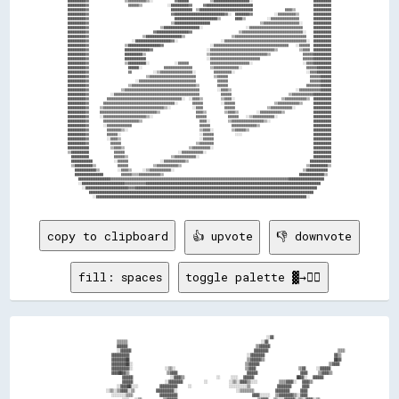
copy to clipboard
👍 upvote
👎 downvote
fill: spaces
toggle palette ▓→✊🏽
                                                                                      ░░▓▓                                

                              ▒▒▒▒▒▒                                                  ░░▓▓                                

                              ▓▓▓▓▓▓                                                ▒▒▓▓▓▓▓▓                              

                              ░░▓▓▓▓▓▓                                              ▓▓▓▓▓▓▓▓                          ▒▒▒▒

                            ▓▓▓▓▓▓▓▓▓▓                                            ░░▓▓▓▓▓▓▓▓                          ▓▓▒▒

                            ▓▓▓▓▓▓▓▓██                                            ▒▒▓▓▓▓▓▓▒▒                          ██▓▓

                            ▓▓▓▓▓▓▓▓██░░                                          ▒▒▓▓▓▓▓▓                          ▒▒▓▓▓▓

                            ▓▓▓▓▓▓▓▓▓▓░░            ░░▒▒░░                          ▒▒▓▓▓▓                ▒▒▓▓    ░░▓▓▓▓▓▓

                            ▓▓▓▓██▓▓▒▒              ▒▒▓▓▓▓                          ▓▓▓▓▓▓                ▓▓▓▓    ▒▒▓▓▓▓▒▒

                                ▓▓▓▓▓▓              ░░▓▓▓▓▒▒            ░░    ░░░░  ▓▓▓▓▓▓                ██▓▓░░  ▓▓▓▓▓▓  

                                ▓▓▓▓▓▓            ░░▓▓▓▓▓▓▓▓        ░░        ░░▒▒░░▓▓▓▓▒▒░░░░        ▒▒▒▒▓▓▓▓░░  ▓▓▓▓▒▒  

                              ░░▓▓▓▓██░░░░        ▓▓▓▓▓▓▓▓▓▓    ░░              ░░░░░░░░░░▒▒          ▓▓▓▓▓▓▓▓    ▓▓▓▓    

                          ░░▒▒░░▒▒▓▓▓▓░░▒▒        ▓▓▓▓▓▓▓▓▓▓░░                      ░░▒▒▒▒▒▒▒▒        ▓▓▓▓▓▓▓▓    ▓▓▓▓    

                            ░░░░░░░░▒▒▒▒          ▓▓▓▓▓▓▓▓▓▓                            ▓▓▓▓░░░░░░  ▒▒▓▓▓▓▓▓▓▓▒▒░░▓▓▓▓    
