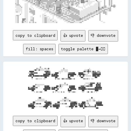
copy to clipboard
👍 upvote
👎 downvote
fill: spaces
toggle palette ▓→✊🏽
                      ▒▒                                                                                                            

                ▒▒░░░░░░░░░░  ▒▒░░░░▓▓                        ▒▒                                          ░░                        

            ▒▒██░░░░▓▓░░░░░░░░  ░░░░░░                    ░░░░░░░░░░░░                            ░░░░░░▓▓░░░░                      

    ████████                  ▓▓▓▓██▓▓▒▒              ░░░░░░░░  ░░░░░░                          ▒▒██░░▒▒██▒▒▒▒  ██▒▒▒▒  ▒▒▒▒░░      

  ░░░░▓▓▓▓▒▒▓▓▓▓▓▓              ██▓▓▓▓▓▓        ██████  ░░            ▒▒▓▓▓▓▓▓████      ████████░░      ▒▒    ░░▓▓▓▓██▓▓▒▒▒▒▓▓      

    ██▓▓████                ██████▓▓████  ██▒▒██████░░                ██████████████    ██████████▒▒░░░░        ██████████████      

  ▓▓▓▓██  ██▓▓██████▓▓▓▓██▓▓████████▓▓    ██████▓▓████                ██  ██████      ░░  ██  ░░██  ░░░░░░░░░░  ██████▒▒████        

        ██                    ████              ████                  ████                  ████                    ████            

        ░░    ░░▒▒░░░░░░░░  ░░░░                ▒▒  ▒▒▒▒  ░░▓▓▒▒░░▒▒▒▒▒▒▓▓▓▓░░░░▒▒              ▒▒▒▒░░▒▒░░░░  ░░░░                  

                                                                ▒▒                                  ░░░░░░░░▓▓▓▓▓▓▓▓  ░░██░░▓▓      

              ▒▒░░░░░░░░░░░░░░                          ▒▒░░░░░░░░░░▒▒                            ░░    ░░▒▒████      ██▓▓██▓▓      

          ████    ░░░░        ██▓▓████            ████  ██░░░░          ▓▓▓▓██████        ░░▓▓▓▓▓▓░░▒▒▓▓▓▓▒▒▓▓▓▓      ██▓▓▓▓██      

  ██░░▒▒▓▓▓▓▒▒▒▒▓▓            ██████████  ▓▓▒▒██████░░░░░░░░            ██████████      ████▓▓██████                ████████████    

  ████████████              ████████████  ██████  ░░██                ██  ██████████    ▓▓▓▓████████▓▓▒▒▓▓▓▓▓▓▓▓▓▓▓▓██████▓▓▓▓▓▓    

        ████                  ████              ▒▒██                  ██████                  ████                  ██████          

            ░░  ▒▒░░░░▒▒▒▒                  ▒▒  ░░  ░░░░  ▒▒  ▒▒      ░░▒▒  ░░▒▒▒▒░░          ░░░░    ░░▓▓  ░░▓▓  ░░  ░░            

                    ▓▓██                                        ██▒▒                                          ██                    

                  ░░░░░░░░░░░░                              ░░░░░░░░░░░░                                  ░░░░  ░░░░                

              ░░░░░░░░░░░░░░░░░░▒▒                      ░░░░░░░░▓▓░░░░░░▓▓░░                          ▒▒░░░░░░  ░░▒▒░░    ░░        

          ████                ██▓▓▓▓████▒▒          ████                  ▒▒▓▓▓▓████▒▒        ██████  ░░░░            ▓▓▓▓▓▓▓▓██    

    ░░▓▓▒▒▓▓▒▒░░▓▓▒▒▒▒▓▓        ██████████    ░░▓▓▒▒▒▒▒▒░░░░▒▒░░▒▒▓▓      ████████████  ▓▓░░▓▓████▓▓░░░░▒▒            ██████████    

  ██████████                  ▓▓██████▒▒▒▒  ████████████                  ████▓▓██▒▒▒▒  ▓▓██████░░██      ▒▒        ██▒▒██████████  

  ▓▓██████████  ░░  ░░░░░░░░████████    ██  ▓▓████████▓▓          ░░░░░░████████  ████    ██████  ████▒▒▒▒▒▒▒▒▒▒▒▒▒▒██  ░░          

copy to clipboard
👍 upvote
👎 downvote