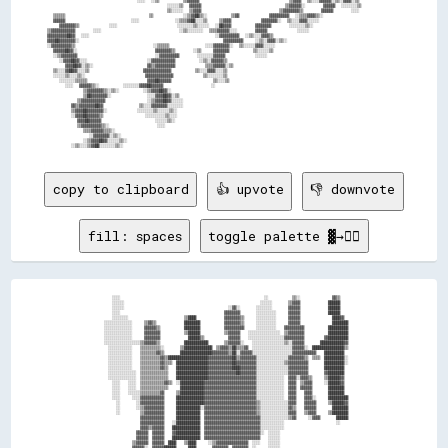
                                ░░░░  ░░▒▒        ▒▒▓▓▓▓▓▓                              ▒▒▓▓▓▓  ▒▒░░░░▓▓▓▓▓▓░░▒▒░░▓▓▓▓░░▒▒

                                          ░░░░░░▒▒  ▓▓▓▓▓▓                            ▒▒▓▓▓▓▓▓░░      ▓▓▓▓▓▓  ░░░░░░░░▒▒  

                                          ▒▒░░░░░░  ▒▒▓▓▓▓                          ▒▒▓▓▓▓▓▓▓▓▒▒      ▓▓▓▓▓▓      ░░░░    

    ▒▒▒▒▒▒                            ▒▒          ░░▒▒▓▓██▒▒░░        ▒▒▓▓          ▓▓▓▓▓▓▓▓▓▓  ░░▒▒▒▒▓▓▓▓▒▒░░            

    ▓▓▓▓▓▓                      ░░░░            ░░▒▒▒▒▓▓██░░░░▒▒    ▒▒▓▓▓▓          ▓▓▓▓▓▓▓▓░░  ▒▒░░░░▓▓▓▓░░░░░░          

      ▓▓▓▓▓▓▓▓▒▒          ░░░░                    ░░░░░░░░▒▒░░░░░░  ░░██▓▓▓▓        ▓▓▓▓▓▓▓▓      ░░░░░░░░▒▒░░            

  ▒▒▓▓▓▓▓▓▓▓▓▓▓▓      ░░░░                          ░░▒▒░░░░░░░░  ▒▒▒▒▓▓▓▓▓▓░░░░      ▓▓▓▓▓▓          ░░░░░░              

  ▓▓▓▓▓▓▓▓▓▓██▓▓  ░░░░                                          ░░▓▓▓▓▓▓▓▓▓▓  ░░▒▒░░░░▓▓▓▓▒▒                              

  ▓▓▓▓██▓▓▓▓▓▓▓▓░░                                                ▓▓▓▓▓▓▓▓▓▓    ░░▒▒░░▓▓▓▓░░▒▒░░                          

  ░░▓▓▓▓▓▓▓▓▓▓▒▒                          ░░▒▒▒▒▒▒            ░░░░▓▓▓▓▓▓▓▓░░  ▒▒░░░░░░▓▓▓▓░░░░░░                          

    ▓▓▓▓▓▓██▓▓░░                          ▓▓▓▓▓▓▓▓▒▒      ░░▒▒    ▓▓▓▓▓▓▓▓        ▒▒░░░░░░▒▒                              

    ░░▒▒▓▓▓▓▓▓▓▓                          ░░▓▓▓▓▓▓▓▓▓▓      ░░░░░░░░▓▓▓▓▓▓          ░░░░░░                                

      ░░▓▓▓▓██▓▓░░░░                    ░░▓▓▓▓▓▓▓▓▓▓▓▓        ░░▒▒░░▓▓▓▓▓▓▒▒                                              

        ▓▓▓▓██▓▓░░▒▒░░                  ▓▓▒▒▓▓▓▓▓▓▓▓▓▓          ▒▒▒▒▓▓▓▓▓▓░░▒▒                                            

    ▒▒░░░░▓▓██▓▓░░░░▒▒                  ▓▓▓▓▓▓▓▓▓▓▓▓▓▓        ▒▒░░░░▓▓▓▓░░░░▒▒                                            

    ░░░░░░▒▒░░░░▒▒░░                    ▓▓▓▓▓▓▓▓▓▓▓▓▓▓          ▒▒░░░░░░░░▒▒                                              

      ░░░░░░░░▒▒▒▒▒▒                    ▓▓▓▓██▓▓▓▓▓▓              ▒▒░░░░▒▒                                                

        ░░░░  ▓▓▓▓▓▓▒▒░░        ░░░░░░░░▓▓▓▓██▓▓▓▓▓▓                ░░                                                    

              ▒▒▓▓▓▓▓▓▓▓▒▒░░▒▒░░        ░░▒▒▓▓▓▓██▓▓░░                                                                    

              ▒▒██▓▓▓▓▓▓▓▓░░            ░░░░▓▓▓▓██▓▓░░▒▒                                                                  

            ▒▒▓▓▓▓▓▓▓▓▓▓▓▓              ░░▒▒▓▓▓▓██▓▓░░░░░░                                                                

          ▓▓▒▒▓▓▓▓▓▓▓▓██▓▓            ▒▒░░░░▓▓▓▓▓▓▓▓░░░░░░░░                                                              

          ▒▒▓▓▓▓██▓▓▓▓▓▓▓▓░░          ░░░░░░░░▒▒░░░░░░▒▒░░                                                                

          ░░▓▓▓▓██▓▓▓▓▓▓▒▒              ░░░░░░░░░░▒▒░░░░                                                                  

            ▓▓▓▓██▓▓▓▓▓▓                  ░░░░░░▒▒░░                                                                      

            ▒▒▓▓▓▓▓▓▓▓▓▓▒▒░░                ░░░░                                                                          

              ▒▒▒▒▓▓▓▓▓▓▒▒▒▒░░                                                                                            

                ░░▓▓▓▓▓▓▓▓░░▒▒░░                                                                                          

              ░░▒▒▓▓▓▓██▓▓░░░░░░▒▒░░                                                                                      

copy to clipboard
👍 upvote
👎 downvote
fill: spaces
toggle palette ▓→✊🏽
      ░░░░                                                                        ░░            ▒▒░░                ▓▓▒▒    

      ░░░░░░                                                                    ░░░░░░        ▒▒▓▓▓▓              ██████    

      ░░░░░░                                                    ░░▓▓░░        ░░░░░░░░        ▓▓▓▓▓▓              ██████    

      ░░░░                                                    ▓▓▓▓▓▓▓▓        ░░░░░░░░░░      ▓▓▓▓▓▓              ██████    

      ░░░░░░░░                            ▒▒████              ▓▓▓▓▓▓▓▓▒▒      ░░░░░░░░░░      ▓▓▓▓▓▓                ████▓▓  

  ░░░░░░░░░░░░░░      ▒▒▓▓▒▒              ████████            ▓▓▓▓▓▓▓▓▒▒      ░░░░░░░░░░      ▓▓▓▓▓▓                ████████

  ░░░░░░░░░░░░░░      ▓▓▓▓▓▓▒▒            ████████            ▓▓▓▓▓▓▓▓▓▓      ░░░░░░░░░░    ▓▓▓▓▓▓▓▓▓▓            ██████████

  ░░░░░░░░░░░░░░      ▓▓▓▓▓▓▓▓            ▒▒██████            ▒▒▓▓▓▓▓▓    ░░░░░░░░░░░░░░░░  ▒▒▓▓▓▓▓▓▓▓            ██████████

  ░░░░░░░░░░░░░░      ▓▓▓▓▓▓▓▓              ██████▒▒            ▓▓▓▓▓▓    ░░░░░░░░░░░░░░░░░░▓▓▓▓▓▓▓▓▓▓          ▓▓██████████

  ░░░░░░░░░░░░░░░░░░▒▒▓▓▓▓▓▓▒▒            ████████████        ▒▒▓▓▓▓▓▓░░    ░░░░░░░░░░░░░░░░▒▒░░▓▓▓▓▓▓        ████████████▓▓

    ░░░░░░░░░░░░    ▒▒▒▒▒▒▒▒▒▒░░        ▒▒██████████████  ▒▒▓▓▓▓▒▒██▒▒▒▒▓▓  ░░░░░░░░░░░░░░░░░░░░▓▓▓▓▓▓░░  ████████████████▒▒

    ░░░░░░░░░░░░    ▒▒▒▒▒▒▒▒▓▓▒▒        ████████████████▓▓▓▓▓▓▓▓▒▒██░░▓▓▓▓▓▓░░░░░░░░░░░░░░░░░░░░▓▓▓▓▓▓▓▓▓▓▓▓    ██████████  

    ░░░░░░░░░░░░    ▒▒▒▒▒▒▒▒▒▒▓▓▒▒████████████████████▓▓▓▓▓▓▓▓▓▓▓▓██▒▒▓▓▓▓▓▓▓▓░░░░░░░░░░░░░░░░▓▓▓▓▓▓▓▓▒▒  ▒▒▒▒  ██████████░░

    ░░░░░░░░░░░░    ▒▒▒▒▒▒▒▒▒▒▓▓▒▒▒▒  ████████████████▓▓▓▓▓▓▓▓▓▓▓▓██▓▓▓▓▓▓▓▓▓▓░░░░░░░░░░░░░░▒▒▓▓▓▓▓▓▓▓▓▓        ██████████░░

    ░░░░░░░░░░░░    ▒▒▒▒▒▒▒▒▒▒▓▓▒▒    ████████████████▓▓▓▓▓▓▓▓▓▓▓▓████▓▓▓▓▓▓▓▓░░░░░░░░░░░░░░░░▓▓▓▓▓▓▓▓▓▓        ██████████  

    ░░░░░░░░░░░░░░  ▒▒▒▒▒▒▒▒▒▒▒▒▒▒    ████████████████▓▓▓▓▓▓▓▓▓▓▓▓▓▓██▓▓▓▓▓▓▓▓░░░░░░░░░░░░░░░░▓▓▓▓▓▓▓▓▓▓        ▓▓████████  

    ░░░░░░░░░░░░░░  ▒▒▒▒▒▒▒▒▒▒▒▒▒▒    ████████████████▓▓▓▓▓▓▓▓▓▓▓▓▓▓▓▓▓▓▓▓▓▓▓▓░░░░░░░░░░░░░░  ▓▓▓▓░░▓▓▓▓▒▒      ▒▒██████▓▓  

      ░░░░    ░░░░  ▒▒▒▒▒▒▒▒▒▒▒▒▓▓▒▒  ░░████████████▓▓▓▓▓▓▓▓▓▓▓▓▓▓▓▓▓▓▓▓▓▓▓▓▓▓░░░░░░░░░░░░░░  ▓▓▓▓  ▒▒▓▓▓▓      ░░██████▓▓  

      ░░░░    ░░░░  ▒▒▒▒▒▒▒▒▒▒▒▒▒▒      ████████████▓▓▓▓▓▓▓▓▓▓▓▓▓▓▓▓▓▓▓▓▓▓▓▓▓▓░░░░░░░░░░░░░░  ▓▓▓▓  ▓▓▓▓▓▓        ████████  

      ░░░░    ░░░░░░▒▒▒▒▒▒▒▒▒▒▓▓      ▒▒████████████▓▓▓▓▓▓▓▓▓▓▓▓▓▓▓▓▓▓▓▓▓▓▓▓▓▓░░░░░░░░░░░░░░  ▓▓▓▓    ▓▓▓▓        ████████  

      ░░░░      ░░░░▓▓▓▓▓▓▓▓▓▓▓▓      ██████████████▓▓▓▓▓▓▓▓▓▓▓▓▓▓▓▓▓▓▓▓▓▓▓▓▓▓░░░░░░░░░░░░░░  ▓▓▓▓    ▓▓▓▓░░      ██████████

        ░░        ░░▓▓▓▓▓▓▓▓▓▓▓▓      ██████████████▓▓▓▓▓▓▓▓▓▓▓▓▓▓▓▓▓▓▓▓▓▓▓▓▓▓▒▒░░░░░░░░░░░░░░▓▓▓▓    ▓▓▓▓▓▓      ▒▒██████▓▓

        ░░        ░░▒▒▓▓▓▓▓▓▓▓▓▓      ████████████░░▓▓▓▓▓▓▓▓▓▓▓▓▓▓▓▓▓▓▓▓▓▓▓▓▓▓▒▒░░░░░░░░░░░░░░▓▓▒▒    ▓▓▓▓▓▓        ████████

        ░░          ▒▒▓▓▓▓▓▓▓▓▓▓      ████████████  ▓▓▓▓▓▓▓▓▓▓▓▓▓▓▓▓▓▓▓▓▓▓▓▓▓▓▒▒░░░░░░░░░░░░░░▓▓▓▓    ▒▒▓▓▓▓      ▒▒████████

                    ▓▓▓▓▓▓▓▓▓▓▓▓      ████████████  ▓▓▓▓▓▓▓▓▓▓▓▓▓▓▓▓▓▓▓▓▓▓▓▓▓▓▓▓░░░░░░░░░░░░░░▒▒▓▓      ░░▓▓▓▓        ██████

                    ▓▓▓▓▓▓▓▓▓▓▓▓    ░░████████████  ▓▓▓▓▓▓▓▓▓▓▓▓▓▓▓▓▓▓▓▓▓▓▓▓▓▓▓▓░░░░░░░░░░░░                          ░░    

                    ▓▓▓▓▒▒▓▓▓▓▓▓    ██████████████  ▓▓▓▓▓▓▓▓▓▓▓▓▓▓▓▓▓▓▓▓▓▓▓▓▓▓▓▓░░░░░░░░░░░░                                

                  ▓▓▓▓▓▓  ▓▓▓▓▓▓    ▓▓████████████  ▓▓▓▓▓▓▓▓▓▓▓▓▓▓▓▓▓▓▓▓▓▓▓▓▓▓▓▓░░  ░░░░░░                                  

                  ▓▓▓▓▓▓  ▓▓▓▓▓▓    ██████████████  ▓▓▓▓▓▓▓▓▓▓▓▓▓▓▓▓▓▓▓▓▓▓▓▓▓▓▓▓    ░░░░░░                                  

                ▒▒▓▓▓▓▓▓  ▓▓▓▓▓▓  ████    ▒▒████      ░░▒▒▓▓▓▓▓▓▓▓▓▓▓▓▓▓▓▓  ░░░░    ░░░░░░                                  

                ▓▓▓▓▓▓░░  ▓▓▓▓▓▓██████      ████        ▓▓▓▓▓▓▓▓  ▓▓▓▓▓▓▓▓  ░░      ░░░░░░                                  
