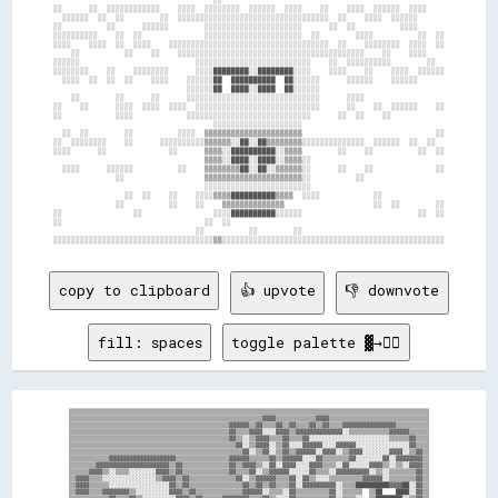
░░      ░░  ░░░░░░░░░░░░    ░░░░  ░░░░░░░░  ░░░░░░  ░░░░    ░░    ░░░░  ░░░░░░  ░░░░    

  ░░░░░░  ░░  ░░        ░░  ░░░░░░░░░░░░░░░░░░░░░░░░░░░░░░░░░░  ░░    ░░░░  ░░░░░░      

░░          ░░      ░░░░░░        ░░░░░░░░░░░░░░░░░░░░░░      ░░  ░░          ░░░░      

░░░░░░░░░░    ░░  ░░              ░░░░░░░░░░░░░░░░░░░░░░  ░░        ░░░░          ░░  ░░

░░░░    ░░░░  ░░  ░░░░    ░░░░░░░░░░░░░░░░░░░░░░░░░░░░░░░░░░░░  ░░    ░░░░░░░░  ░░░░  ░░

    ░░          ░░    ░░    ░░░░░░░░░░░░░░░░░░░░░░░░░░░░░░░░░░░░░░░░░░    ░░    ░░░░    

░░░░░░                          ░░░░░░░░░░░░░░░░░░░░░░░░░░    ░░  ░░░░░░░░░░        ░░  

░░░░░░░░    ░░    ░░░░░░░░      ░░░░████████░░████████░░░░    ░░░░    ░░    ░░░░  ░░░░░░

  ░░░░  ░░  ░░  ░░    ░░░░    ░░░░░░██  ██████████  ██░░░░░░      ░░░░░░    ░░░░░░      

                              ░░░░░░██  ████░░████  ██░░░░░░                            

    ░░        ░░      ░░      ░░░░░░░░░░░░░░░░░░░░░░░░░░░░░░      ░░░░                  

░░    ░░      ░░░░  ░░░░  ░░░░  ░░░░░░░░░░░░░░░░░░░░░░░░░░░░      ░░    ░░  ░░░░░░    ░░

░░            ░░░░            ░░░░░░░░░░░░░░░░░░░░░░░░░░░░      ░░  ░░    ░░            

                                    ░░░░░░░░░░░░░░░░░░░░                                

  ░░  ░░        ░░          ░░░░  ▒▒▒▒▒▒▒▒▒▒▒▒▒▒▒▒▒▒▒▒▒▒                              ░░

░░  ░░░░░░░░    ░░      ░░░░░░░░░░▒▒▒▒▒▒░░██░░██▒▒▒▒▒▒▒▒░░░░░░░░░░░░░░  ░░░░░░  ░░  ░░  

░░░░      ░░              ░░      ▒▒▒▒░░██████████░░▒▒▒▒        ░░    ░░          ░░  ░░

                                  ▒▒▒▒░░████░░████░░▒▒▒▒░░                              

  ░░░░      ░░░░░░          ░░    ▒▒▒▒▒▒▒▒██░░██░░▒▒▒▒▒▒░░      ░░    ░░              ░░

              ░░                  ▒▒▒▒▒▒▒▒▒▒▒▒▒▒▒▒▒▒▒▒▒▒░░          ░░                  

                                  ░░░░░░░░░░░░░░░░░░░░░░░░                              

                ░░  ░░    ░░    ░░░░▒▒▒▒██████████▒▒▒▒  ░░░░            ░░              

              ░░          ░░    ░░    ▒▒▒▒▒▒▒▒▒▒▒▒▒▒                    ░░  ░░        ░░

░░                ░░                ░░░░██████████░░░░░░                          ░░  ░░

░░                                ░░  ░░                                                

                                ░░          ░░        ░░                                

copy to clipboard
👍 upvote
👎 downvote
fill: spaces
toggle palette ▓→✊🏽
▒▒▒▒▒▒▒▒▒▒▒▒▒▒▒▒▒▒▒▒▒▒▒▒▒▒▒▒▒▒▒▒▒▒▒▒▒▒▒▒▒▒▒▒▒▒▒▒▒▒▒▒▒▒▒▒▒▒▒▒▒▒▒▒▒▒▒▒▒▒▒▒▒▒▒▒▒▒▒▒▒▒▒▒▒▒▒▒▒▒▒▒▒▒▒▒▒▒▒▒▒▒▒▒▒▒▒▒

▒▒▒▒▒▒▒▒▒▒▒▒▒▒▒▒▒▒▒▒▒▒▒▒▒▒▒▒▒▒▒▒▒▒▒▒▒▒▒▒▒▒▒▒▒▒▒▒▒▒▒▒▒▒▒▒▒▒▓▓▓▓▒▒▒▒▒▒▒▒▒▒▒▒▓▓▓▓▒▒▒▒▒▒▒▒▒▒▒▒▒▒▒▒▒▒▒▒▒▒▒▒▒▒▒▒▒▒

▒▒▒▒▒▒▒▒▒▒▒▒▒▒▒▒▒▒▒▒▒▒▒▒▒▒▒▒▒▒▒▒▒▒▒▒▒▒▒▒▒▒▒▒▒▒▒▒▓▓▓▓▓▓▒▒▓▓▒▒▒▒▓▓▒▒▓▓▒▒▒▒▓▓▒▒▓▓▒▒▒▒▓▓▓▓▓▓▓▓▓▓▓▓▓▓▓▓▒▒▒▒▒▒▒▒▒▒

▒▒▒▒▒▒▒▒▒▒▒▒▒▒▒▒▒▒▒▒▒▒▒▒▒▒▒▒▒▒▒▒▒▒▒▒▒▒▒▒▒▒▒▒▒▒▒▒▓▓▒▒▒▒▓▓▓▓░░░░▓▓▓▓▒▒▓▓▓▓▓▓▓▓▓▓▓▓▓▓░░▒▒▒▒▒▒▒▒▒▒▒▒▓▓▓▓▓▓▒▒▒▒▒▒

▒▒▒▒▒▒▒▒▒▒▒▒▒▒▒▒▒▒▒▒▒▒▒▒▒▒▒▒▒▒▒▒▒▒▒▒▒▒▒▒▒▒▒▒▒▒▒▒▓▓▒▒░░▒▒▓▓▓▓▒▒▒▒▓▓▒▒▒▒▓▓░░░░░░░░░░░░░░░░░░░░░░░░▒▒▒▒▒▒▓▓▒▒▒▒

▒▒▒▒▒▒▒▒▒▒▒▒▒▒▒▒▒▒▒▒▒▒▒▒▒▒▒▒▒▒▒▒▒▒▒▒▒▒▒▒▒▒▒▒▒▒▒▒▒▒▓▓░░▒▒▓▓▓▓░░▒▒▓▓░░░░▓▓▓▓▓▓░░░░▓▓▓▓▓▓░░░░░░░░░░░░░░░░▓▓▒▒▒▒

▒▒▒▒▒▒▒▒▒▒▒▒▒▒▒▒▒▒▒▒▒▒▒▒▒▒▒▒▒▒▒▒▒▒▒▒▒▒▒▒▒▒▒▒▒▒▒▒▒▒▒▒▓▓░░▒▒▓▓░░▒▒▓▓▒▒▓▓▓▓▓▓░░▓▓▓▓░░▒▒▓▓▓▓░░░░░░░░▓▓▓▓░░▒▒▓▓▒▒

▒▒▒▒▒▒▒▒▒▒▒▒▓▓▓▓▓▓▓▓▓▓▓▓▓▓▓▓▓▓▓▓▒▒▒▒▒▒▒▒▒▒▒▒▒▒▒▒▓▓▓▓▓▓▒▒▒▒▒▒▓▓▒▒▓▓▓▓▓▓░░░░▓▓▒▒▒▒▒▒▒▒▓▓░░░░░░░░▓▓░░▓▓▓▓▓▓▓▓▒▒

▒▒▒▒▒▒▒▒▓▓▓▓▓▓▓▓▓▓▓▓▓▓▓▓▓▓▓▓▓▓▒▒▓▓▒▒▒▒▒▒▒▒▒▒▒▒▒▒▓▓▒▒▓▓▓▓▒▒░░▓▓░░▓▓▓▓░░░░▓▓▓▓▒▒▒▒░░▓▓░░░░░░▓▓▓▓▒▒░░▒▒░░▓▓▓▓▒▒

▒▒▒▒▒▒▓▓▓▓▒▒░░▒▒▒▒░░░░░░░░▓▓▓▓▒▒▓▓▒▒▒▒▒▒▒▒▒▒▒▒▒▒▓▓▒▒▒▒▓▓░░▒▒▓▓▓▓▓▓░░░░░░▓▓▒▒▒▒░░▓▓▓▓▓▓▓▓▓▓░░▒▒░░▒▒▒▒▒▒▒▒▓▓▒▒

▒▒▓▓▓▓▒▒▒▒░░░░░░░░░░░░░░░░▒▒▓▓▓▓▒▒▓▓▒▒▒▒▒▒▒▒▒▒▒▒▒▒▓▓░░▒▒▓▓▓▓▓▓▒▒▒▒▓▓░░▓▓▒▒░░░░▒▒▒▒▒▒▒▒▒▒▓▓▓▓▓▓░░▒▒▒▒▒▒▒▒▓▓▒▒

▒▒▓▓▓▓▒▒▒▒▒▒░░░░░░░░░░░░░░░░░░▓▓▒▒▓▓▒▒▒▒▒▒▒▒▒▒▒▒▒▒▒▒▓▓▒▒▓▓▒▒▓▓▒▒▒▒▓▓░░▓▓▓▓▓▓▓▓▓▓░░▒▒▒▒██████████▓▓▓▓██░░▓▓▒▒

▒▒▓▓▓▓▒▒▒▒▓▓▓▓▓▓▓▓▒▒░░░░░░░░░░▓▓▓▓▒▒▓▓▒▒▒▒▒▒▒▒▒▒▒▒▒▒▓▓▓▓▓▓░░▒▒▒▒░░▓▓▒▒▒▒▒▒▒▒▒▒▓▓░░▒▒▒▒▒▒  ▒▒██    ████░░▓▓▒▒
