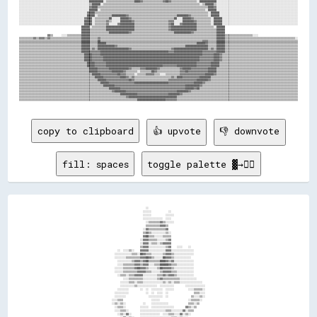
░░░░░░░░░░░░░░░░░░░░░░░░░░░░░░░░░░░░░░░░░░░░░░░░░░██████████░░▒▒▒▒▒▒▒▒▒▒▒▒▒▒▒▒▒▒▒▒████▓▓▒▒▒▒▒▒▒▒▒▒▒▒▒▒▓▓██▓▓▒▒▒▒▒▒▒▒▒▒▒▒▒▒▒▒▒▒░░████████████░░░░░░░░░░░░░░░░░░░░░░░░░░░░░░░░░░░░░░░░░░░░░░░░░░░░░░░░░░

░░░░░░░░░░░░░░░░░░░░░░░░░░░░░░░░░░░░░░░░░░░░░░░░░░▒▒██████░░▒▒▒▒▒▒▒▒▒▒▒▒▒▒▒▒▒▒▒▒▒▒▒▒▒▒▒▒▒▒▒▒▒▒▒▒▒▒▒▒▒▒▒▒▒▒▒▒▒▒▒▒▒▒▒▒▒▒▒▒▒▒▒▒▒▒▒▒░░▒▒██████▒▒░░░░░░░░░░░░░░░░░░░░░░░░░░░░░░░░░░░░░░░░░░░░░░░░░░░░░░░░░░

░░░░░░░░░░░░░░░░░░░░░░░░░░░░░░░░░░░░░░░░░░░░░░░░░░▓▓████▒▒▒▒▒▒▒▒▒▒▒▒▒▒▒▒▒▒▒▒▒▒▒▒▒▒▒▒▒▒▒▒▒▒▒▒▒▒▒▒▒▒▒▒▒▒▒▒▒▒▒▒▒▒▒▒▒▒▒▒▒▒▒▒▒▒▒▒▒▒▒▒▒▒▒▒▒▒████▓▓░░░░░░░░░░░░░░░░░░░░░░░░░░░░░░░░░░░░░░░░░░░░░░░░░░░░░░░░░░

░░░░░░░░░░░░░░░░░░░░░░░░░░░░░░░░░░░░░░░░░░░░░░░░░░██████░░▒▒▒▒▒▒▒▒▒▒▒▒▒▒▒▒▒▒▒▒▒▒▒▒▒▒▒▒▒▒▒▒▒▒▒▒▒▒▒▒▒▒▒▒▒▒▒▒▒▒▒▒▒▒▒▒▒▒▒▒▒▒▒▒▒▒▒▒▒▒▒▒▒▒░░██████░░░░░░░░░░░░░░░░░░░░░░░░░░░░░░░░░░░░░░░░░░░░░░░░░░░░░░░░░░

░░░░░░░░░░░░░░░░░░░░░░░░░░░░░░░░░░░░░░░░░░░░░░░░▓▓████▒▒▒▒▒▒▒▒▒▒▒▒▒▒▒▒▒▒▒▒▒▒▒▒▒▒▒▒▒▒▒▒▒▒▒▒▒▒▒▒▒▒▒▒▒▒▒▒▒▒▒▒▒▒▒▒▒▒▒▒▒▒▒▒▒▒▒▒▒▒▒▒▒▒▒▒▒▒▒▒░░██████░░░░░░░░░░░░░░░░░░░░░░░░░░░░░░░░░░░░░░░░░░░░░░░░░░░░░░░░

░░░░░░░░░░░░░░░░░░░░░░░░░░░░░░░░░░░░░░░░░░░░░░░░██████░░▒▒▒▒▒▒▒▒▒▒██████████▓▓▒▒▒▒▒▒▒▒▒▒▒▒▒▒▒▒▒▒▒▒▒▒▒▒▒▒▒▒▒▒▒▒▒▒████████▓▓▒▒▒▒▒▒▒▒▒▒▒▒░░██████░░░░░░░░░░░░░░░░░░░░░░░░░░░░░░░░░░░░░░░░░░░░░░░░░░░░░░░░

░░░░░░░░░░░░░░░░░░░░░░░░░░░░░░░░░░░░░░░░░░░░░░▓▓████░░▒▒▒▒▒▒▒▒▒▒██░░░░░░██████▓▓▒▒▒▒▒▒▒▒▒▒▒▒▒▒▒▒▒▒▒▒▒▒▒▒▒▒▒▒▒▒██░░░░██████▓▓▒▒▒▒▒▒▒▒▒▒▒▒░░██████░░░░░░░░░░░░░░░░░░░░░░░░░░░░░░░░░░░░░░░░░░░░░░░░░░░░░░

░░░░░░░░░░░░░░░░░░░░░░░░░░░░░░░░░░░░░░░░░░░░░░██████░░▒▒▒▒▒▒▒▒▓▓▒▒░░░░░░████████▓▓▒▒▒▒▒▒▒▒▒▒▒▒▒▒▒▒▒▒▒▒▒▒▒▒▓▓▓▓░░░░░░████████▓▓▒▒▒▒▒▒▒▒▒▒░░██████░░░░░░░░░░░░░░░░░░░░░░░░░░░░░░░░░░░░░░░░░░░░░░░░░░░░░░

░░░░░░░░░░░░░░░░░░░░░░░░░░░░░░░░░░░░░░░░░░░░░░██████░░▒▒▒▒▒▒▒▒▓▓░░░░░░▓▓██████████▒▒▒▒▒▒▒▒▒▒▒▒▒▒▒▒▒▒▒▒▒▒▒▒▓▓██░░░░▓▓██████████▒▒▒▒▒▒▒▒▒▒░░██████░░░░░░░░░░░░░░░░░░░░░░░░░░░░░░░░░░░░░░░░░░░░░░░░░░░░░░

                                            ██████░░▒▒▒▒▒▒▒▒▒▒████████████████████▒▒▒▒▒▒▒▒▒▒▒▒▒▒▒▒▒▒▒▒▒▒▒▒▓▓██████████████████▒▒▒▒▒▒▒▒▒▒▒▒░░██████                                                    

                                            ██████▒▒▒▒▒▒▒▒▒▒▒▒████████████████████▒▒▒▒▒▒▒▒▒▒▒▒▒▒▒▒▒▒▒▒▒▒▒▒▓▓██████████████████▒▒▒▒▒▒▒▒▒▒▒▒▒▒██████                                                    

                                            ██████▒▒▒▒▒▒▒▒▒▒▒▒▒▒██████████████▓▓▒▒▒▒▒▒▒▒▒▒▒▒▒▒▒▒▒▒▒▒▒▒▒▒▒▒▒▒▒▒████████████▓▓▒▒▒▒▒▒▒▒▒▒▒▒▒▒▒▒██████                                                    

                    ▓▓▒▒      ░░░░▒▒▒▒▒▒▒▒▒▒██████▒▒▒▒▒▒▒▒▒▒▒▒▒▒▒▒▒▒▒▒▒▒▒▒▒▒▒▒▒▒▒▒▒▒▒▒▒▒▒▒▒▒▒▒▒▒▒▒▒▒▒▒▒▒▒▒▒▒▒▒▒▒▒▒▒▒▒▒▒▒▒▒▒▒▒▒▒▒▒▒▒▒▒▒▒▒▒▒▒▒██████▒▒▒▒▒▒▒▒▒▒▒▒▒▒▒▒▒▒▒▒░░░░                            

▒▒▒▒▒▒▒▒▒▒▓▓▒▒▓▓▓▓▒▒▓▓▒▒▒▒▒▒▒▒▒▒▒▒▒▒▒▒▒▒▒▒▒▒██████▒▒▒▒▒▒▓▓▒▒▒▒▒▒▒▒▒▒▒▒▒▒▒▒▒▒▒▒▒▒▒▒▒▒▒▒▒▒▒▒▒▒▒▒▒▒▒▒▒▒▒▒▒▒▒▒▒▒▒▒▒▒▒▒▒▒▒▒▒▒▒▒▒▒▒▒▒▒▒▒▒▒▒▒▒▒▒▒▒▒██████▒▒▒▒▒▒▒▒▒▒▒▒▒▒▒▒▒▒▒▒▒▒▒▒▒▒▒▒▒▒▒▒▒▒▒▒▒▒▒▒▒▒▒▒▒▒▒▒▒▒░░

▒▒▒▒▒▒▒▒▒▒▒▒▒▒▒▒▒▒▒▒▒▒▒▒▒▒▒▒▒▒▒▒▒▒▒▒▒▒▒▒▒▒▒▒██████▒▒▒▒▒▒██▒▒▒▒▒▒▒▒▒▒▒▒▒▒▒▒▒▒▒▒▒▒▒▒▒▒▒▒▒▒▒▒▒▒▒▒▒▒▒▒▒▒▒▒▒▒▒▒▒▒▒▒▒▒▒▒▒▒▒▒▒▒▒▒▒▒▒▒▒▒▒▒▓▓▓▓▒▒▒▒▒▒██████▒▒▒▒▒▒▒▒▒▒▒▒▒▒▒▒▒▒▒▒▒▒▒▒▒▒▒▒▒▒▒▒▒▒▒▒▒▒▒▒▒▒▒▒▒▒▒▒▒▒▒▒

▒▒▒▒▒▒▒▒▒▒▒▒▒▒▒▒▒▒▒▒▒▒▒▒▒▒▒▒▒▒▒▒▒▒▒▒▒▒▒▒▒▒▒▒██████▒▒▒▒▒▒██████▒▒▒▒▒▒▒▒▒▒▒▒▒▒▒▒▒▒▒▒▒▒▒▒▒▒▒▒▒▒▒▒▒▒▒▒▒▒▒▒▒▒▒▒▒▒▒▒▒▒▒▒▒▒▒▒▒▒▒▒▒▒▒▒██████▓▓▒▒▒▒▒▒██████▒▒▒▒▒▒▒▒▒▒▒▒▒▒▒▒▒▒▒▒▒▒▒▒▒▒▒▒▒▒▒▒▒▒▒▒▒▒▒▒▒▒▒▒▒▒▒▒▒▒▒▒

▒▒▒▒▒▒▒▒▒▒▒▒▒▒▒▒▒▒▒▒▒▒▒▒▒▒▒▒▒▒▒▒▒▒▒▒▒▒▒▒▒▒▒▒██████▒▒▒▒▒▒████████████▓▓▒▒▒▒▒▒▒▒▒▒▒▒▒▒▒▒▒▒▒▒▒▒▒▒▒▒▒▒▒▒▒▒▒▒▒▒▒▒▒▒▒▒▒▒▒▒▒▒████████████████▒▒▒▒▒▒██████▒▒▒▒▒▒▒▒▒▒▒▒▒▒▒▒▒▒▒▒▒▒▒▒▒▒▒▒▒▒▒▒▒▒▒▒▒▒▒▒▒▒▒▒▒▒▒▒▒▒▒▒

▒▒▒▒▒▒▒▒▒▒▒▒▒▒▒▒▒▒▒▒▒▒▒▒▒▒▒▒▒▒▒▒▒▒▒▒▒▒▒▒▒▒▒▒██████▒▒▓▓▒▒██████████████████████▓▓▒▒▒▒▒▒▒▒▒▒▒▒▒▒▒▒▒▒▒▒▒▒▒▒▒▒▒▒▓▓████████████████████████▒▒▓▓▒▒██████▒▒▒▒▒▒▒▒▒▒▒▒▒▒▒▒▒▒▒▒▒▒▒▒▒▒▒▒▒▒▒▒▒▒▒▒▒▒▒▒▒▒▒▒▒▒▒▒▒▒▒▒

▒▒▒▒▒▒▒▒▒▒▒▒▒▒▒▒▒▒▒▒▒▒▒▒▒▒▒▒▒▒▒▒▒▒▒▒▒▒▒▒▒▒▒▒██████▓▓▓▓▓▓▓▓████████████████████████████████████████████████▓▓▓▓████████████████████▓▓▓▓▓▓▓▓▓▓██████▒▒▒▒▒▒▒▒▒▒▒▒▒▒▒▒▒▒▒▒▒▒▒▒▒▒▒▒▒▒▒▒▒▒▒▒▒▒▒▒▒▒▒▒▒▒▒▒▒▒▒▒

▒▒▒▒▒▒▒▒▒▒▒▒▒▒▒▒▒▒▒▒▒▒▒▒▒▒▒▒▒▒▒▒▒▒▒▒▒▒▒▒▒▒▒▒▒▒██████▓▓▓▓▓▓████████████████████████████████████████████████████████████████████████▓▓▓▓▓▓▓▓████▓▓▒▒▒▒▒▒▒▒▒▒▒▒▒▒▒▒▒▒▒▒▒▒▒▒▒▒▒▒▒▒▒▒▒▒▒▒▒▒▒▒▒▒▒▒▒▒▒▒▒▒▒▒▒▒

▒▒▒▒▒▒▒▒▒▒▒▒▒▒▒▒▒▒▒▒▒▒▒▒▒▒▒▒▒▒▒▒▒▒▒▒▒▒▒▒▒▒▒▒▒▒██████▓▓▓▓▓▓▓▓████████████████████████████████████████████████████████████████████▓▓▓▓▓▓▓▓▓▓████▓▓▒▒▒▒▒▒▒▒▒▒▒▒▒▒▒▒▒▒▒▒▒▒▒▒▒▒▒▒▒▒▒▒▒▒▒▒▒▒▒▒▒▒▒▒▒▒▒▒▒▒▒▒▒▒

▒▒▒▒▒▒▒▒▒▒▒▒▒▒▒▒▒▒▒▒▒▒▒▒▒▒▒▒▒▒▒▒▒▒▒▒▒▒▒▒▒▒▒▒▒▒██████▓▓▓▓▓▓▓▓████████████████████████████████████████████████████████████████████▓▓▓▓▓▓▓▓▓▓████▓▓▒▒▒▒▒▒▒▒▒▒▒▒▒▒▒▒▒▒▒▒▒▒▒▒▒▒▒▒▒▒▒▒▒▒▒▒▒▒▒▒▒▒▒▒▒▒▒▒▒▒▒▒▒▒

▒▒▒▒▒▒▒▒▒▒▒▒▒▒▒▒▒▒▒▒▒▒▒▒▒▒▒▒▒▒▒▒▒▒▒▒▒▒▒▒▒▒▒▒▒▒▒▒██████▓▓▓▓▓▓▓▓████████████████████████████████████████████████████████████████▓▓▓▓▓▓▓▓▓▓██████▒▒▒▒▒▒▒▒▒▒▒▒▒▒▒▒▒▒▒▒▒▒▒▒▒▒▒▒▒▒▒▒▒▒▒▒▒▒▒▒▒▒▒▒▒▒▒▒▒▒▒▒▒▒▒▒

▒▒▒▒▒▒▒▒▒▒▒▒▒▒▒▒▒▒▒▒▒▒▒▒▒▒▒▒▒▒▒▒▒▒▒▒▒▒▒▒▒▒▒▒▒▒▒▒██████▓▓▓▓▓▓▓▓████████████████████████████████████████▓▓▓▓▓▓▓▓▓▓██████████████▓▓▓▓▓▓▓▓▓▓██████▒▒▒▒▒▒▒▒▒▒▒▒▒▒▒▒▒▒▒▒▒▒▒▒▒▒▒▒▒▒▒▒▒▒▒▒▒▒▒▒▒▒▒▒▒▒▒▒▒▒▒▒▒▒▒▒

▒▒▒▒▒▒▒▒▒▒▒▒▒▒▒▒▒▒▒▒▒▒▒▒▒▒▒▒▒▒▒▒▒▒▒▒▒▒▒▒▒▒▒▒▒▒▒▒▒▒██████▓▓▓▓▓▓▓▓██████████████▓▓▒▒▒▒▒▒▓▓▓▓████████▓▓▒▒▒▒▒▒▒▒▒▒▒▒▒▒▓▓██████▓▓▓▓▓▓▓▓▓▓▓▓██████▒▒▒▒▒▒▒▒▒▒▒▒▒▒▒▒▒▒▒▒▒▒▒▒▒▒▒▒▒▒▒▒▒▒▒▒▒▒▒▒▒▒▒▒▒▒▒▒▒▒▒▒▒▒▒▒▒▒

▒▒▒▒▒▒▒▒▒▒▒▒▒▒▒▒▒▒▒▒▒▒▒▒▒▒▒▒▒▒▒▒▒▒▒▒▒▒▒▒▒▒▒▒▒▒▒▒▒▒██████▓▓▓▓▓▓▓▓▓▓████████▓▓▒▒▒▒▒▒▒▒░░▒▒▒▒▒▒▒▒██▓▓▒▒▒▒▒▒▒▒▒▒▒▒▒▒▒▒▓▓▓▓██▓▓▓▓▓▓▓▓▓▓▓▓▓▓██████▒▒▒▒▒▒▒▒▒▒▒▒▒▒▒▒▒▒▒▒▒▒▒▒▒▒▒▒▒▒▒▒▒▒▒▒▒▒▒▒▒▒▒▒▒▒▒▒▒▒▒▒▒▒▒▒▒▒

▒▒▒▒▒▒▒▒▒▒▒▒▒▒▒▒▒▒▒▒▒▒▒▒▒▒▒▒▒▒▒▒▒▒▒▒▒▒▒▒▒▒▒▒▒▒▒▒▒▒▒▒██████▓▓▓▓▓▓▓▓▓▓▓▓██▓▓▓▓▒▒▒▒▒▒░░▒▒▒▒▒▒▓▓▓▓▓▓▒▒▒▒░░░░▒▒▒▒▒▒▒▒▒▒▓▓▓▓▓▓▓▓▓▓▓▓▓▓▓▓▓▓██████▓▓▒▒▒▒▒▒▒▒▒▒▒▒▒▒▒▒▒▒▒▒▒▒▒▒▒▒▒▒▒▒▒▒▒▒▒▒▒▒▒▒▒▒▒▒▒▒▒▒▒▒▒▒▒▒▒▒▒▒

▒▒▒▒▒▒▒▒▒▒▒▒▒▒▒▒▒▒▒▒▒▒▒▒▒▒▒▒▒▒▒▒▒▒▒▒▒▒▒▒▒▒▒▒▒▒▒▒▒▒▒▒▒▒██████▓▓▓▓▓▓▓▓▓▓▓▓████▓▓▒▒▓▓▒▒▒▒▒▒▒▒▒▒▒▒▒▒▒▒▒▒▒▒▒▒▒▒▒▒▓▓▒▒████▓▓▓▓▓▓▓▓▓▓▓▓████████▒▒▒▒▒▒▒▒▒▒▒▒▒▒▒▒▒▒▒▒▒▒▒▒▒▒▒▒▒▒▒▒▒▒▒▒▒▒▒▒▒▒▒▒▒▒▒▒▒▒▒▒▒▒▒▒▒▒▒▒▒▒

▒▒▒▒▒▒▒▒▒▒▒▒▒▒▒▒▒▒▒▒▒▒▒▒▒▒▒▒▒▒▒▒▒▒▒▒▒▒▒▒▒▒▒▒▒▒▒▒▒▒▒▒▒▒▒▒██████▓▓▓▓▓▓▓▓▓▓▓▓▓▓▓▓██▓▓▒▒▒▒▒▒▒▒▒▒▒▒▒▒▒▒▒▒▒▒▒▒▒▒▓▓▓▓▓▓▓▓▓▓▓▓▓▓▓▓▓▓▓▓████████▓▓▒▒▒▒▒▒▒▒▒▒▒▒▒▒▒▒▒▒▒▒▒▒▒▒▒▒▒▒▒▒▒▒▒▒▒▒▒▒▒▒▒▒▒▒▒▒▒▒▒▒▒▒▒▒▒▒▒▒▒▒▒▒

▒▒▒▒▒▒▒▒▒▒▒▒▒▒▒▒▒▒▒▒▒▒▒▒▒▒▒▒▒▒▒▒▒▒▒▒▒▒▒▒▒▒▒▒▒▒▒▒▒▒▒▒▒▒▒▒▒▒██████▓▓▓▓▓▓▓▓▓▓▓▓▓▓▓▓▓▓████████████████████████▓▓▓▓▓▓▓▓▓▓▓▓▓▓▓▓▓▓██████▓▓▒▒▒▒▒▒▒▒▒▒▒▒▒▒▒▒▒▒▒▒▒▒▒▒▒▒▒▒▒▒▒▒▒▒▒▒▒▒▒▒▒▒▒▒▒▒▒▒▒▒▒▒▒▒▒▒▒▒▒▒▒▒▒▒▒▒

▒▒▒▒▒▒▒▒▒▒▒▒▒▒▒▒▒▒▒▒▒▒▒▒▒▒▒▒▒▒▒▒▒▒▒▒▒▒▒▒▒▒▒▒▒▒▒▒▒▒▒▒▒▒▒▒▒▒▒▒████████▓▓▓▓▓▓▓▓▓▓▓▓▓▓▓▓▓▓▓▓▓▓▓▓▓▓▓▓▓▓▓▓▓▓▓▓▓▓▓▓▓▓▓▓▓▓▓▓▓▓██████████▓▓▒▒▒▒▒▒▒▒▒▒▒▒▒▒▒▒▒▒▒▒▒▒▒▒▒▒▒▒▒▒▒▒▒▒▒▒▒▒▒▒▒▒▒▒▒▒▒▒▒▒▒▒▒▒▒▒▒▒▒▒▒▒▒▒▒▒▒▒

▒▒▒▒▒▒▒▒▒▒▒▒▒▒▒▒▒▒▒▒▒▒▒▒▒▒▒▒▒▒▒▒▒▒▒▒▒▒▒▒▒▒▒▒▒▒▒▒▒▒▒▒▒▒▒▒▒▒▒▒▒▒▒▒████████▓▓▓▓▓▓▓▓▓▓▓▓▓▓▓▓▓▓▓▓▓▓▓▓▓▓▓▓▓▓▓▓▓▓▓▓▓▓▓▓▓▓▓▓▓▓██████▓▓██▒▒▒▒▒▒▒▒▒▒▒▒▒▒▒▒▒▒▒▒▒▒▒▒▒▒▒▒▒▒▒▒▒▒▒▒▒▒▒▒▒▒▒▒▒▒▒▒▒▒▒▒▒▒▒▒▒▒▒▒▒▒▒▒▒▒▒▒▒▒

▒▒▒▒▒▒▒▒▒▒▒▒▒▒▒▒▒▒▒▒▒▒▒▒▒▒▒▒▒▒▒▒▒▒▒▒▒▒▒▒▒▒▒▒▒▒▒▒▒▒▒▒▒▒▒▒▒▒▒▒▒▒▒▒▒▒▓▓████████▓▓▓▓▓▓▓▓▓▓▓▓▓▓▓▓▓▓▓▓▓▓▓▓▓▓▓▓▓▓▓▓▓▓▓▓████████▓▓▒▒▒▒▒▒▒▒▒▒▒▒▒▒▒▒▒▒▒▒▒▒▒▒▒▒▒▒▒▒▒▒▒▒▒▒▒▒▒▒▒▒▒▒▒▒▒▒▒▒▒▒▒▒▒▒▒▒▒▒▒▒▒▒▒▒▒▒▒▒▒▒▒▒▒▒

▒▒▒▒▒▒▒▒▒▒▒▒▒▒▒▒▒▒▒▒▒▒▒▒▒▒▒▒▒▒▒▒▒▒▒▒▒▒▒▒▒▒▒▒▒▒▒▒▒▒▒▒▒▒▒▒▒▒▒▒▒▒▒▒▒▒▒▒▒▒▒▒████████████▓▓▓▓▓▓▓▓▓▓▓▓▓▓▓▓▓▓▓▓▓▓████████▓▓▒▒▒▒▒▒▒▒▒▒▒▒▒▒▒▒▒▒▒▒▒▒▒▒▒▒▒▒▒▒▒▒▒▒▒▒▒▒▒▒▒▒▒▒▒▒▒▒▒▒▒▒▒▒▒▒▒▒▒▒▒▒▒▒▒▒▒▒▒▒▒▒▒▒▒▒▒▒▒▒▒▒

▒▒▒▒▒▒▒▒▒▒▒▒▒▒▒▒▒▒▒▒▒▒▒▒▒▒▒▒▒▒▒▒▒▒▒▒▒▒▒▒▒▒▒▒▒▒▒▒▒▒▒▒▒▒▒▒▒▒▒▒▒▒▒▒▒▒▒▒▒▒▒▒▒▒▒▒▓▓██████████████████████████████████▒▒▒▒▒▒▒▒▒▒▒▒▒▒▒▒▒▒▒▒▒▒▒▒▒▒▒▒▒▒▒▒▒▒▒▒▒▒▒▒▒▒▒▒▒▒▒▒▒▒▒▒▒▒▒▒▒▒▒▒▒▒▒▒▒▒▒▒▒▒▒▒▒▒▒▒▒▒▒▒▒▒▒▒▒▒

copy to clipboard
👍 upvote
👎 downvote
fill: spaces
toggle palette ▓→✊🏽
                                                                  ░░                                                                                  
                                                                ░░░░░░            ░░                                                                  
                                                                ░░░░░░          ░░░░░░                                                                
                                                                ░░░░░░░░░░░░░░  ░░░░                                                                  
                                                                  ░░▒▒▒▒▒▒▒▒▓▓▒▒░░░░░░                                                                
                                                                  ▒▒▒▒▒▒▒▒▒▒▓▓▓▓▒▒                                                                    
                                                                ░░▓▓▒▒▒▒▒▒▒▒▒▒▒▒▓▓                                                                    
                                                                ▒▒▓▓▒▒░░░░░░░░░░▒▒░░                                                                  
                                                                ▓▓██▒▒▒▒░░░░░░▒▒▒▒▒▒                                                                  
                                                              ░░▓▓▓▓▒▒▒▒▒▒░░░░░░▒▒▓▓                                                                  
                                                              ░░▓▓▓▓░░▒▒▒▒░░▒▒▓▓▓▓▓▓                                                                  
                                                              ▒▒▓▓▓▓░░░░░░░░░░░░▒▒▓▓    ░░░░    ░░                                                    
                                              ░░  ░░░░▒▒░░    ▓▓▓▓▓▓░░░░░░░░░░░░▓▓▓▓░░░░░░░░░░░░░░░░                                                  
                                            ░░░░░░░░░░░░▒▒▒▒░░██▓▓▒▒▒▒░░░░░░░░▒▒▓▓▓▓▒▒░░░░░░░░░░░░░░                                                  
                                            ░░░░░░░░▒▒▒▒▒▒▒▒▒▒▓▓▓▓██▓▓▒▒░░░░░░██▓▓▓▓▒▒░░░░░░░░░░░░                                                    
                                              ░░░░░░░░░░▒▒▓▓▓▓▒▒▓▓██▒▒▒▒▒▒▒▒████▓▓▒▒▓▓░░░░░░░░░░░░░░                                                  
                                              ░░░░▒▒▒▒▒▒▒▒▓▓▓▓▒▒▓▓▓▓░░░░▒▒▒▒██████▓▓▒▒▒▒░░░░░░░░░░░░                                                  
                                            ░░░░░░▒▒▒▒▒▒▒▒▓▓██▓▓▓▓▒▒░░░░░░▒▒██▓▓▓▓▓▓▒▒░░░░░░░░░░░░░░                                                  
                                            ░░░░░░▒▒▒▒▒▒▒▒▒▒▓▓▓▓▓▓▒▒▒▒░░░░░░▒▒▓▓▓▓▓▓▒▒▒▒░░░░░░░░░░░░                                                  
                                              ░░▒▒▒▒░░▒▒▒▒▓▓▓▓▓▓░░░░░░░░░░▒▒▒▒▓▓▒▒▓▓▓▓▒▒░░░░░░░░░░░░                                                  
                                                  ░░░░▒▒▒▒▒▒▒▒▒▒░░░░░░░░░░▒▒▓▓▒▒▒▒▒▒▒▒▒▒▒▒░░░░░░░░░░░░                                                
                                                ░░░░░░▒▒▒▒░░▒▒▒▒░░░░░░░░░░░░░░▒▒░░▒▒░░▒▒▒▒░░░░░░░░░░░░░░░░                                            
                                                ░░░░░░░░░░▒▒░░░░░░░░░░░░░░  ░░░░░░░░░░        ░░░░░░░░░░░░░░                                          
                                              ░░░░░░░░        ░░  ░░  ░░░░░░░░  ░░░░░░          ░░░░▒▒▒▒▒▒░░                                          
                                            ░░░░░░░░░░            ░░  ░░  ░░░░  ░░                  ▒▒▒▒░░░░                                          
                                            ░░░░░░░░                ░░░░░░░░░░  ░░                ▒▒░░░░▒▒░░                                          
                                          ░░░░▒▒▒▒                    ░░░░░░                    ░░▒▒▒▒▒▒░░                                            
                                          ░░▒▒░░▒▒░░            ░░    ░░░░░░░░░░░░              ▒▒▒▒░░▒▒                                              
                                            ░░▒▒▒▒░░          ░░░░░░  ░░░░░░░░░░░░░░░░        ▓▓▒▒░░▒▒                                                
                                            ░░░░▒▒▒▒░░        ░░░░░░░░░░░░░░░░░░▒▒▒▒░░░░░░░░▓▓░░▒▒▒▒                                                  
                                              ░░▒▒░░▓▓░░      ░░░░░░░░░░░░░░  ░░░░▒▒▒▒░░░░▓▓░░▒▒░░                                                    
                                                ░░▓▓░░▒▒░░    ░░░░░░░░░░░░░░░░░░░░░░▒▒▒▒░░▒▒░░░░                                                      
                                                  ░░▒▒▒▒▒▒▒▒░░▒▒░░░░░░░░░░░░░░░░  ░░░░░░░░                                                            
                                                    ░░▒▒▒▒▒▒░░▒▒▒▒░░░░░░░░░░░░░░░░    ░░▒▒░░                                                          
                                                        ▒▒░░▒▒▒▒▒▒░░░░░░░░░░░░░░░░░░░░░░▒▒▒▒░░                                                        
                                                          ░░▒▒▓▓▒▒░░░░▒▒░░░░▒▒▒▒░░░░░░▒▒▒▒▒▒░░░░                                                      
                                                            ▒▒▒▒▒▒▒▒░░▒▒▒▒▒▒▒▒░░░░░░░░░░▒▒▒▒░░░░                                                      
                                                          ░░▓▓▒▒▓▓▒▒▓▓▒▒▒▒▒▒░░░░░░    ░░░░░░░░░░░░                                                    
                                                          ░░▓▓▒▒▒▒▓▓▒▒▒▒▒▒░░░░          ░░░░░░░░░░░░                                                  
                                                        ░░░░▒▒▒▒▒▒▓▓▒▒▒▒░░░░░░          ░░░░░░░░░░░░░░                                                
                                                        ░░░░▒▒▒▒░░▒▒▒▒░░░░░░  ░░          ░░░░░░░░░░░░                                                
                                                      ░░░░░░░░░░░░░░░░░░░░░░░░              ░░░░░░░░░░                                                
                                                      ░░░░░░░░░░░░░░░░░░░░░░░░░░              ░░░░░░░░░░                                              
                                                    ░░░░░░░░░░░░░░░░░░░░░░░░░░░░              ░░░░░░░░                                                
                                                    ░░░░░░░░░░░░░░░░░░░░░░░░░░░░                ░░░░                                                  
                                                  ░░░░░░░░░░░░░░░░░░░░░░░░░░░░░░                ░░░░                                                  
                                                  ░░░░░░░░░░░░░░░░░░░░░░░░░░░░░░                ░░░░                                                  
                                                  ░░░░░░░░░░░░░░░░░░░░░░░░░░░░                  ░░░░░░                                                
                                                  ░░░░░░░░░░░░░░░░░░░░░░░░░░░░░░                  ░░                                                  
                                                  ░░░░░░░░░░░░░░░░░░░░░░░░░░░░░░                  ░░                                                  
                                                  ░░░░░░░░░░░░░░░░░░░░░░░░░░░░  ░░                                                                    
                                                            ░░░░░░░░░░░░░░  ░░  ░░                                                                    
                                                              ░░░░░░░░░░░░  ░░  ░░                                                                    
                                                                  ░░░░░░░░░░░░  ░░                                                                    
                                                                  ░░░░░░░░░░░░░░                                                                      
                                                                ░░░░░░░░░░░░░░░░                                                                      
                                                                ░░░░░░░░  ░░░░░░                                                                      
                                                                ░░░░░░░░░░░░░░░░                                                                      
                                                                ░░░░░░░░░░░░░░░░                                                                      
                                                                ░░░░░░  ░░░░░░░░                                                                      
                                                                ░░░░░░  ░░░░░░░░                                                                      
                                                                ░░░░░░░░░░░░░░░░                                                                      
                                                                ░░░░░░  ░░░░░░                                                                        
                                                                ░░░░    ░░░░░░                                                                        
                                                                ░░░░░░  ░░░░                                                                          
                                                                ░░░░░░  ░░░░                                                                          
                                  