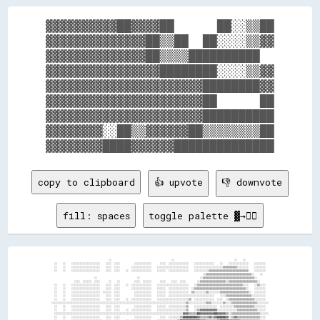
▓▓▓▓▓▓▓▓▓▓██▓▓▓▓██      ██░░▒▒██

▓▓▓▓▓▓▓▓▓▓▓▓▓▓██▒▒██  ██░░░░▒▒▓▓

▓▓▓▓▓▓▓▓▓▓▓▓▓▓██▒▒▒▒██████████  

▓▓▓▓▓▓▓▓▓▓▓▓▓▓▓▓████████░░░░▒▒▓▓

▓▓▓▓▓▓▓▓▓▓▓▓▓▓▓▓▓▓▓▓▓▓████████▓▓

▓▓▓▓▓▓▓▓▓▓▓▓▓▓▓▓▓▓▓▓▓▓██      ██

▓▓▓▓▓▓▓▓▓▓▓▓▓▓▓▓▓▓▓▓▓▓██████████

▓▓▓▓▓▓▓▓░░██▒▒▓▓▓▓▓▓██▒▒▒▒▒▒▒▒██

copy to clipboard
👍 upvote
👎 downvote
fill: spaces
toggle palette ▓→✊🏽
                                        ░░                                          ░░                                          ░░    ░░                
  ░░    ░░    ░░░░░░░░░░░░░░░░░░░░    ░░░░  ░░░░          ░░░░░░░░░░░░      ░░░░  ░░░░░░░░░░░░░░    ░░░░░░░░░░░░░░    ░░    ░░░░░░░░░░░░░░    ░░░░░░░░  
  ░░    ░░    ░░░░░░░░░░░░░░░░░░░░    ░░░░  ░░░░        ░░░░░░░░░░░░░░    ░░░░░░░░░░░░░░░░░░░░░░    ░░░░░░░░░░░░░░░░░░░░▒▒▒▒▒▒▒▒▒▒░░░░░░░░    ░░░░░░░░  
  ░░    ░░    ░░░░░░░░░░░░░░░░░░░░    ░░░░  ░░░░    ░░  ░░░░░░░░░░░░░░    ░░░░░░  ░░░░░░░░░░░░░░    ░░░░░░░░░░▒▒▒▒▒▒▒▒▒▒▒▒▒▒▒▒▒▒▒▒▒▒▒▒▒▒▒▒    ░░░░░░░░  
                                                                                                          ░░▒▒▒▒▒▒▒▒▒▒▒▒▒▒▒▒▒▒▒▒▒▒▒▒▒▒▒▒▒▒▒▒░░    ░░    
                              ░░                            ░░                                          ░░▒▒▒▒▒▒▒▒▒▒▒▒▒▒▒▒▒▒▒▒▒▒▒▒▒▒▒▒▒▒▒▒▒▒▒▒░░        
                ░░░░  ░░░░░░  ░░░░      ░░    ░░          ░░░░  ░░░░░░      ░░░░    ░░░░  ░░░░        ░░▒▒▒▒▒▒▒▒▒▒▒▒▒▒▒▒▒▒░░▒▒▒▒▒▒▒▒▒▒▒▒▒▒▒▒▒▒▒▒░░      
  ░░    ░░    ░░░░░░░░░░░░░░░░░░░░    ░░░░  ░░░░    ░░  ░░░░░░░░░░░░░░    ░░░░░░░░░░░░░░░░░░░░░░    ░░▒▒▒▒▒▒▒▒▒▒▒▒▒▒▒▒▒▒▒▒▒▒▒▒▒▒▒▒▒▒▒▒░░░░    ░░▒▒░░░░  
  ░░    ░░    ░░░░░░░░░░░░░░░░░░░░    ░░░░  ░░░░        ░░░░░░░░░░░░░░    ░░░░░░  ░░░░░░░░░░░░░░  ░░▒▒▒▒▒▒▒▒▒▒▒▒▒▒▒▒▒▒▒▒▒▒▒▒▒▒▒▒▒▒▒▒▒▒▒▒░░    ░░░░░░░░  
  ░░    ░░    ░░░░░░░░░░░░░░░░░░░░  ░░░░░░  ░░░░          ░░░░░░░░░░░░    ░░░░░░  ░░░░░░░░░░░░░░  ▒▒░░░░░░░░▒▒░░░░░░░░▒▒▒▒▒▒▒▒▒▒▒▒▒▒▒▒▒▒▒▒░░  ░░░░░░░░  
  ░░    ░░    ░░░░░░░░░░░░░░░░░░░░    ░░░░  ░░░░          ░░░░░░░░░░░░    ░░░░░░  ░░░░░░░░░░░░░░░░░░░░░░░░░░░░░░░░    ░░░░▒▒▒▒▒▒▒▒▒▒▒▒▒▒▒▒▒▒░░░░░░░░░░  
  ░░    ░░    ░░░░░░░░░░░░░░░░░░░░    ░░░░  ░░░░    ░░  ░░░░░░░░░░░░░░    ░░░░░░░░░░░░░░░░░░░░░░▒▒  ░░░░░░░░░░░░░░  ░░░░  ░░▒▒▒▒▒▒▒▒▒▒▒▒▒▒▒▒▒▒░░░░░░░░  
░░░░░░░░░░░░░░░░░░░░░░░░░░░░░░░░░░░░░░░░░░░░░░░░░░░░░░░░░░░░░░░░░░░░░░░░░░░░░░░░░░░░░░░░░░░░░░▒▒░░░░░░░░░░░░▒▒▒▒░░░░░░░░▒▒░░░░▒▒▒▒▒▒▒▒▒▒▒▒▒▒▒▒▒▒░░░░░░░░
  ░░    ░░    ░░░░░░░░░░░░░░░░░░░░    ░░░░  ░░░░          ░░░░░░░░░░░░    ░░░░░░  ░░░░░░░░░░░░▒▒    ░░░░░░░░░░░░░░░░  ░░░░░░░░░░▒▒▒▒▒▒▒▒▒▒▒▒▒▒░░░░░░░░  
  ░░    ░░    ░░░░░░░░░░░░░░░░░░░░    ░░░░  ░░░░    ░░  ░░░░░░░░░░░░░░    ░░░░░░░░░░░░░░░░░░░░▒▒    ░░▒▒▓▓▓▓▓▓▓▓▓▓▓▓░░░░░░░░░░░░░░▒▒▒▒▒▒▒▒▒▒▒▒▒▒░░░░░░  
  ░░░░░░░░░░░░░░░░░░░░░░░░░░░░░░░░░░░░░░░░░░░░░░░░░░░░░░░░░░░░░░░░░░░░░░░░░░░░░░░░░░░░░░░░░░▓▓▓▓▒▒▒▒▒▒██▓▓▓▓▓▓▓▓▓▓██▓▓▓▓▓▓▒▒░░▒▒▒▒▒▒▒▒▒▒▒▒▒▒▒▒▒▒▒▒░░░░░░
  ░░    ░░    ░░░░░░░░░░░░░░░░░░░░    ░░░░  ░░░░          ░░░░░░░░░░░░      ░░░░  ░░░░░░░░▒▒██████████▓▓▒▒▒▒▒▒▓▓▒▒▓▓██████▓▓░░▒▒▓▓▒▒▒▒▒▒▒▒▒▒▒▒▒▒▒▒░░░░  
  ░░    ░░    ░░░░░░░░░░░░░░░░░░░░░░  ░░░░  ░░░░    ░░  ░░░░░░░░░░░░░░    ░░░░░░░░░░░░░░▒▒██████████████▓▓▓▓▒▒▒▒▒▒▒▒▓▓██████▓▓▓▓▓▓▓▓▒▒▒▒▒▒▒▒▒▒▒▒▒▒░░░░  
  ░░    ░░    ░░░░░░░░░░░░░░░░░░░░    ░░░░  ░░░░        ░░░░░░░░░░░░░░    ░░░░░░░░░░░░▒▒██████████████████▓▓▒▒▒▒▒▒▒▒████████████▓▓██▓▓▒▒▒▒▓▓██▒▒░░░░░░  
        ░░    ░░░░░░░░░░░░░░░░░░░░    ░░░░  ░░░░          ░░░░░░░░░░░░      ░░░░  ░░░░██████████████████████▓▓▓▓▒▒██████████░░████████▓▓▒▒▒▒██▒▒░░░░    
                                                                      ░░░░          ██████████░░  ████████████▒▒▒▒▒▒████████░░░░██████▒▒▒▒▒▒▒▒▒▒░░      
                                                                    ░░    ░░      ████████▒▒░░░░  ████████████▒▒▒▒▒▒▒▒████  ░░░░████████▒▒▒▒██░░░░      
                ░░░░░░░░░░░░░░░░░░    ░░░░  ░░░░          ░░░░░░░░░░░░░░░░░░░░░░██████▒▒░░░░░░░░░░░░████████████▒▒▒▒▒▒▒▒██░░░░░░▒▒██████▒▒██░░░░░░░░    
  ░░    ░░  ░░░░░░░░░░░░░░░░░░░░░░░░  ░░░░░░░░░░        ░░░░░░░░░░░░░░░░░░░░░░░░░░████▓▓░░░░░░░░░░░░░░▒▒████████▓▓▒▒▓▓▒▒░░░░░░░░░░▒▒██▒▒▒▒░░░░░░░░░░░░  
                ░░░░  ░░░░░░  ░░░░    ░░░░  ░░░░░░░░      ░░░░░░░░░░  ░░  ░░░░░░░░░░██▓▓░░░░░░░░░░████░░▒▒██████████░░░░  ░░░░▓▓▒▒▓▓░░░░░░░░  ░░░░░░    
  ░░    ░░    ░░░░░░░░░░░░░░░░░░░░    ░░░░░░░░░░░░░░░░  ░░░░░░░░░░░░░░░░░░░░░░░░░░░░░░░░░░░░░░░░░░░░░░████████████░░░░░░██░░░░░░▓▓▒▒░░░░░░░░░░░░░░░░░░  
  ░░    ░░    ░░░░░░░░░░░░░░░░░░░░    ░░░░░░░░░░░░░░░░░░░░░░░░░░░░░░░░░░░░░░░░░░░░░░░░░░░░░░░░░░░░░░▓▓▓▓░░░░▓▓▓▓▓▓▓▓▓▓▓▓██░░░░░░▓▓▒▒░░░░░░░░░░░░░░░░░░  
  ░░    ░░    ░░░░░░░░░░░░░░░░░░░░    ░░░░  ░░░░░░░░░░░░░░░░░░░░░░░░░░░░░░░░░░░░░░░░░░░░░░▒▒░░░░░░▓▓░░▒▒░░░░▒▒▓▓▓▓    ░░▒▒▒▒░░░░▓▓▓▓░░░░░░░░░░░░░░░░░░  
  ░░    ░░    ░░░░░░░░░░░░░░░░░░░░  ░░░░░░  ░░░░░░░░░░░░░░░░░░░░░░░░░░░░░░░░░░░░░░░░░░░░░░▒▒▒▒░░░░░░░░░░▓▓▓▓░░▓▓▓▓    ░░  ██░░░░▒▒▒▒░░░░░░░░░░░░░░░░    
  ░░    ░░    ░░░░░░░░░░░░░░░░░░░░░░░░░░░░  ░░░░░░░░░░░░░░░░░░░░░░░░░░░░░░░░░░░░░░░░░░░░░░▒▒▒▒░░░░░░░░░░▒▒▓▓▒▒▓▓▓▓    ░░  ▒▒░░░░░░░░░░░░░░░░░░░░░░▒▒░░  
  ░░    ░░    ░░░░▒▒▒▒▒▒▒▒▒▒▒▒▒▒▒▒    ░░░░  ░░░░    ░░░░░░░░░░░░░░░░░░░░░░░░░░░░░░░░░░░░░░▒▒▒▒░░░░░░░░░░▒▒▓▓▓▓▓▓░░    ░░  ░░░░░░░░░░░░░░░░░░░░░░░░░░    
  ░░░░  ░░  ░░▒▒▒▒▓▓▓▓▓▓▓▓▓▓▓▓▓▓▒▒▒▒▒▒░░░░  ░░░░    ░░░░░░░░░░░░░░░░░░░░░░░░░░░░░░░░░░░░▒▒▒▒░░▒▒░░░░░░░░░░░░░░░░░░░░░░░░░░░░░░░░░░░░░░░░░░░░░░░░░░░░░░  
  ░░    ░░░░▒▒▓▓▓▓▓▓▓▓▓▓▒▒▒▒▒▒▒▒▒▒▒▒▒▒▒▒░░░░░░░░░░░░░░░░░░░░░░░░░░░░░░░░░░░░░░░░░░░░░░░░▒▒▒▒▒▒▒▒░░░░░░░░░░░░░░░░░░░░░░░░░░░░░░░░▓▓░░░░░░░░░░░░░░░░░░░░  
  ░░    ░░▒▒▓▓▓▓▓▓▒▒▒▒▒▒▒▒▒▒░░░░░░░░░░▒▒▒▒░░░░░░░░░░░░░░░░░░░░░░░░░░░░░░░░░░░░░░░░░░░░░░▒▒▒▒▒▒░░▒▒░░░░░░░░░░░░░░░░░░░░░░░░░░░░░░▒▒▒▒░░░░░░░░░░░░░░░░░░  
  ░░  ░░▓▓▓▓▓▓▓▓▒▒▒▒▒▒▒▒░░░░░░░░░░░░  ░░░░░░░░░░░░░░░░░░░░░░░░░░░░░░▒▒░░░░░░░░░░░░░░░░░░▒▒▒▒▒▒░░░░▒▒▒▒░░░░░░░░░░░░░░░░░░░░░░░░░░▒▒▒▒░░░░░░░░░░░░░░░░░░  
  ░░  ▒▒▓▓▒▒▒▒▓▓▒▒▒▒▒▒▒▒░░░░░░░░▒▒░░░░▒▒▒▒░░░░░░░░░░░░░░░░░░░░░░░░░░░░░░░░░░░░░░░░░░░░░░▒▒▒▒▒▒▒▒▒▒▒▒▒▒▒▒░░░░░░░░░░░░░░░░░░░░░░░░░░░░░░░░░░░░░░░░░░░░░░  
    ▒▒▓▓▒▒▒▒▓▓▓▓▒▒▒▒░░▒▒░░░░░░▒▒▒▒▒▒▒▒▒▒▒▒▒▒▒▒░░    ░░░░░░░░░░░░░░░░░░░░░░░░░░░░░░░░░░░░▒▒▒▒▒▒░░▒▒░░░░░░░░░░░░░░░░░░░░░░░░░░░░░░░░░░░░░░░░░░░░░░░░░░    
    ▒▒░░  ▒▒▓▓▒▒▒▒░░░░░░░░░░▒▒▒▒▒▒░░▒▒▒▒▒▒▒▒▒▒▒▒░░░░    ░░░░░░░░░░░░░░░░  ░░░░░░░░░░░░░░▒▒▒▒▒▒░░░░▒▒░░░░░░░░░░                  ░░░░░░░░░░    ░░        
    ▒▒    ░░▓▓▒▒▒▒░░░░  ░░░░▒▒▒▒▒▒▒▒▒▒▒▒▒▒▒▒▒▒▒▒▒▒░░▒▒░░  ░░░░░░░░░░░░      ░░░░░░░░░░░░▒▒▒▒▒▒▒▒░░░░▒▒░░░░░░░░                ░░░░░░░░░░░░    ░░  ░░    
  ▒▒    ▒▒▓▓▓▓▒▒▒▒░░░░░░░░▒▒▒▒▒▒▒▒▒▒▒▒░░░░  ░░░░  ▒▒░░░░  ░░░░░░░░░░░░░░░░░░░░░░░░░░░░░░▒▒▓▓▒▒▒▒░░░░▒▒░░░░░░░░░░      ░░    ░░░░░░░░░░░░░░░░░░░░░░░░    
  ░░    ▒▒▓▓▓▓▒▒░░░░▒▒░░░░▒▒▒▒▒▒▒▒▒▒▒▒░░░░  ░░░░  ░░░░  ░░░░░░░░░░░░░░░░░░░░░░░░░░░░░░▒▒▓▓▓▓▒▒▒▒▒▒░░▒▒░░░░░░░░░░░░  ░░░░░░░░░░░░░░░░░░░░░░░░░░░░░░░░░░  
  ░░  ░░▒▒▓▓▓▓▒▒▒▒░░░░░░░░▒▒▒▒▒▒▒▒▒▒░░░░░░  ░░░░░░░░    ░░░░░░░░░░░░░░░░░░░░░░░░░░░░░░░░▓▓▓▓▓▓▒▒▒▒░░▒▒░░░░░░░░░░░░░░░░░░░░░░░░░░░░░░░░░░░░░░  ░░░░░░░░  
  ░░  ▒▒▓▓▓▓▒▒▒▒▒▒░░░░░░░░▒▒▒▒▒▒▒▒▒▒  ░░░░  ░░░░░░░░    ▒▒░░░░░░░░░░░░░░░░░░░░░░░░░░░░░░▒▒▓▓▓▓▒▒▒▒▒▒▒▒░░░░░░░░░░░░░░░░░░░░░░░░░░░░░░░░░░░░    ░░░░░░    
  ░░  ▒▒▓▓▓▓▒▒▒▒▒▒░░░░░░░░▒▒▒▒▒▒▒▒▒▒  ░░░░  ░░░░░░░░░░  ▒▒░░░░░░░░░░░░░░░░░░░░░░░░░░░░░░▓▓▓▓▒▒░░▒▒▒▒▒▒░░░░░░░░░░░░░░░░░░░░░░░░░░░░░░░░░░░░    ░░░░░░░░  
  ░░░░▒▒▓▓▓▓▒▒▒▒▒▒▒▒░░░░░░▒▒▒▒▒▒▒▒▒▒░░░░░░░░░░░░░░░░▒▒░░▒▒░░░░░░▒▒▒▒▒▒░░░░░░░░░░░░░░░░▒▒▓▓▓▓▒▒░░▒▒▒▒▒▒░░▒▒░░░░░░░░░░░░░░░░░░░░▒▒▒▒░░░░░░░░░░░░░░░░░░░░░░
  ░░  ▒▒▓▓▓▓▒▒▒▒▒▒░░░░░░░░▒▒▒▒▒▒▒▒▒▒  ░░░░  ░░░░░░░░░░░░▒▒░░░░░░░░░░░░░░░░░░░░░░░░░░░░░░▓▓▓▓▒▒░░░░▒▒▒▒░░░░░░░░░░░░░░░░░░░░░░░░░░░░░░░░░░░░    ░░░░░░░░  
  ░░  ▒▒▓▓▓▓▒▒▒▒▒▒░░░░░░░░▒▒▒▒▒▒▒▒▒▒  ░░░░  ░░░░░░░░░░▒▒░░░░░░░░░░░░░░░░░░░░░░░░░░░░░░░░▓▓▓▓▒▒░░░░▒▒▒▒░░░░░░░░░░░░░░░░░░░░░░░░░░░░░░░░░░░░    ░░░░░░░░  
  ░░  ▒▒▓▓▓▓▒▒▒▒░░░░░░░░░░▒▒▒▒▒▒▒▒▒▒  ░░░░  ░░░░░░░░  ░░░░░░░░░░░░░░░░░░░░░░░░░░░░░░░░░░▒▒▒▒░░░░░░▒▒░░░░░░░░░░░░░░░░░░░░    ░░░░░░░░░░░░░░    ░░░░░░░░  
  ░░  ▒▒▓▓▓▓▒▒▒▒▒▒░░░░░░░░▒▒▒▒▒▒▒▒▒▒  ░░░░  ░░░░░░░░░░░░░░░░░░░░░░░░░░░░░░░░░░░░░░░░░░░░▒▒▒▒░░░░░░▒▒░░░░░░░░░░░░░░    ░░    ░░░░░░░░░░░░░░    ░░░░░░░░  
      ▒▒▓▓▓▓▒▒▒▒▒▒░░░░░░░░▒▒▒▒▒▒▒▒▒▒          ░░  ░░░░  ░░░░░░░░░░░░░░░░  ░░░░░░░░░░░░░░▒▒░░░░░░░░░░░░░░                            ░░          ░░      
      ░░▓▓▓▓░░▒▒▒▒░░░░  ░░▒▒▒▒▒▒▒▒▒▒          ░░        ░░░░░░░░░░░░░░      ░░░░  ░░░░░░░░░░░░░░  ░░                                                    
      ▒▒▓▓▓▓▒▒▒▒▒▒░░░░░░░░▒▒▒▒▒▒▒▒▒▒    ░░  ░░░░░░  ░░  ░░░░░░░░░░░░░░░░░░░░░░░░░░░░░░░░░░░░░░░░░░    ░░░░░░░░░░              ░░░░  ░░░░      ░░░░░░    
  ░░    ▒▒▓▓▒▒▒▒▒▒▒▒▒▒░░░░▒▒▒▒▒▒▒▒▒▒  ░░░░  ░░░░░░░░░░░░░░░░░░░░░░░░░░░░░░░░░░░░░░░░░░░░░░░░░░░░    ░░░░░░░░░░░░░░    ░░    ░░░░░░░░░░░░░░    ░░░░░░░░  
  ░░  ░░▒▒▒▒░░▒▒▒▒▒▒▒▒░░░░▒▒▒▒▒▒▒▒▒▒  ░░░░░░░░░░░░░░░░░░░░░░░░░░░░░░░░░░░░░░░░░░░░░░░░░░░░░░░░░░    ░░░░░░░░░░░░░░░░  ░░  ░░░░░░░░░░░░░░░░    ░░░░░░░░  
  ░░    ▒▒▒▒  ▒▒▒▒▒▒▒▒░░░░▒▒▒▒▒▒░░▒▒░░░░░░░░░░░░░░░░░░░░░░░░░░░░░░░░░░    ░░░░░░░░░░░░░░░░░░░░░░    ░░░░░░░░░░░░      ░░    ░░░░░░░░░░░░░░    ░░░░░░░░  
  ░░░░  ░░▒▒  ▒▒▒▒▒▒▒▒░░░░▒▒▒▒▒▒░░░░▒▒░░░░░░░░░░░░░░░░░░░░░░░░░░░░░░░░    ░░░░░░░░░░░░░░░░░░░░░░    ░░░░░░░░░░░░░░    ░░    ░░░░░░░░░░░░░░    ░░░░░░░░  
  ░░    ░░▒▒  ▒▒▒▒▒▒▒▒▒▒░░░░▒▒▒▒░░  ░░░░░░░░░░░░░░░░░░░░░░░░░░░░░░░░░░░░  ░░░░░░░░░░░░░░░░░░░░░░    ░░░░░░░░░░░░░░    ░░    ░░░░░░░░░░░░░░    ░░░░░░░░  
░░░░░░░░░░░░░░▒▒▒▒▒▒▒▒▒▒░░▒▒▒▒▒▒░░░░░░░░░░░░░░░░░░░░░░░░░░░░░░░░░░░░░░░░░░▒▒░░░░░░░░▒▒░░░░░░░░░░░░░░░░░░░░░░░░░░░░░░░░░░░░░░░░░░░░░░░░░░░░░░░░░░░░░░░░░░
  ░░    ░░    ▒▒▒▒▒▒▒▒░░░░░░▒▒▒▒░░    ░░░░░░░░░░░░░░░░░░░░░░░░░░░░░░░░    ░░░░░░░░░░░░░░░░░░░░      ░░░░░░░░░░░░      ░░    ░░░░░░░░░░░░░░    ░░░░░░    
  ░░    ░░    ░░▒▒▒▒▒▒░░░░░░▒▒▒▒▒▒    ░░░░░░░░░░░░░░░░░░░░░░░░░░░░░░░░    ░░░░░░░░░░░░░░░░░░░░░░    ░░░░░░░░░░░░░░    ░░    ░░░░░░░░░░░░░░    ░░░░░░░░  
  ░░░░░░░░░░░░░░▒▒▒▒▒▒▒▒▒▒░░▒▒▒▒▒▒░░░░░░░░░░░░░░░░░░░░░░░░░░░░░░░░░░░░░░░░░░░░░░░░░░▒▒░░░░░░░░░░░░░░░░░░░░░░░░░░░░░░░░░░░░░░░░░░░░░░░░░░░░░░░░░░░░░░░░░░
  ░░    ░░    ░░▒▒▒▒░░▒▒░░░░░░▒▒▒▒    ░░░░░░░░░░░░░░░░░░░░░░░░░░░░░░░░  ░░░░░░░░░░░░░░░░░░░░░░░░    ░░░░░░░░░░░░      ░░    ░░░░░░░░░░░░░░    ░░░░░░░░  
  ░░    ░░    ░░░░░░░░▒▒░░░░░░▒▒▒▒░░  ░░░░░░░░░░░░░░░░░░░░░░░░░░░░░░░░  ░░░░░░░░░░░░░░░░░░░░░░░░    ░░░░░░░░░░░░░░    ░░    ░░░░░░░░░░░░░░    ░░░░░░░░  
  ░░    ░░    ░░░░▒▒▒▒░░▒▒░░░░▒▒░░▒▒  ░░░░░░░░░░░░░░░░░░░░░░░░░░░░░░░░  ░░░░░░░░░░░░░░░░░░░░░░░░    ░░░░░░░░░░░░░░    ░░    ░░░░░░░░░░░░░░    ░░░░░░░░  
  ░░    ░░    ░░░░░░▒▒░░░░░░░░▒▒▒▒  ░░░░░░░░░░░░░░░░░░░░░░░░░░░░░░░░░░  ░░░░░░░░░░░░░░░░░░░░░░      ░░░░░░░░░░░░  ░░  ░░    ░░░░░░░░░░░░░░    ░░░░░░    
  ░░    ░░    ░░░░░░░░▒▒░░░░▒▒░░▒▒▒▒░░░░░░░░░░░░░░░░░░░