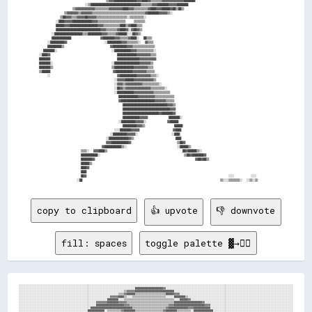
                        ░░▒▒████████████████████████████████████▒▒▒▒▒▒▒▒▓▓▓▓████████▓▓▓▓▓▓████████                  

                  ▒▒▓▓▓▓▓▓▓▓▓▓▓▓▓▓▒▒▒▒▒▒▒▒▒▒▓▓▓▓▓▓▓▓▓▓████▓▓▓▓▒▒▒▒▒▒▒▒▒▒▓▓████▓▓▓▓██████▓▓██▒▒██▒▒                  

              ▒▒▓▓▓▓▓▓▓▓▒▒▓▓▓▓▓▓▓▓▒▒▒▒▒▒▒▒▒▒▒▒▒▒▒▒▒▒▒▒▒▒▒▒▒▒▒▒▒▒▒▒▒▒▒▒▒▒▓▓████████▓▓▓▓▓▓▒▒░░                        

            ▒▒██▓▓▓▓▒▒▒▒▓▓▓▓▓▓██▓▓▓▓▓▓▒▒▒▒▒▒▒▒▒▒▒▒▒▒▒▒▒▒▒▒▒▒░░▒▒▒▒▒▒▒▒▒▒░░                                          

          ░░████▓▓▓▓▓▓██████████████▓▓▓▓▒▒▒▒▒▒▒▒▒▒▒▒▒▒▒▒▒▒▒▒    ▒▒▒▒▒▒▒▒                                            

          ██████▓▓▓▓████████████████████▓▓▓▓▒▒▒▒▒▒▒▒▒▒▒▒████▒▒▓▓████▒▒▒▒                                            

          ████████████████████████████████▓▓▓▓▒▒▒▒▒▒▒▒▓▓████▓▓░░▓▓██▓▓▒▒                                            

        ░░████████████████████▒▒▒▒██████████▓▓▓▓▒▒▒▒▒▒▓▓██████░░░░██▓▓▒▒                                            

        ██████████████              ▓▓████████▓▓▓▓▒▒▒▒▒▒▓▓████░░  ██▒▒▒▒                                            

      ░░██████████▓▓                  ░░██████████▓▓▓▓▒▒▒▒▒▒▒▒░░  ▓▓▒▒▒▒                                            

      ██████████▒▒                      ▓▓██████████▓▓▓▓▒▒▒▒▒▒▒▒▒▒▒▒▒▒▒▒                                            

    ████████░░                          ░░████████████▓▓▓▓▒▒▒▒▒▒▒▒▒▒▒▒░░                                            

  ░░████▓▓                                ██████████████▓▓▓▓▓▓▓▓▓▓▒▒▒▒                                              

  ████████                                ████████████████▓▓▓▓▓▓▓▓▓▓▓▓                                              

  ████████░░                            ░░██████████████████▓▓▓▓▓▓▓▓▒▒                                              

  ████████▒▒                            ▒▒██████████████▓▓▓▓▓▓▓▓▓▓▒▒▒▒                                              

  ▒▒██████                              ▓▓████████████▓▓▓▓▓▓▓▓▓▓▒▒▒▒▒▒                                              

      ░░                                ▓▓████████████▓▓▓▓▓▓▓▓▓▓▒▒▒▒░░                                              

                                      ░░▓▓▓▓▓▓██████▓▓▓▓▓▓▓▓▓▓▓▓▓▓▒▒                                                

                                      ░░▓▓▓▓▒▒▓▓▓▓▓▓▓▓▓▓▓▓▒▒▒▒▒▒▒▒▒▒▒▒░░                                            

                                      ░░██▓▓▒▒▓▓▓▓▓▓▓▓▓▓▓▓▓▓▓▓▓▓▒▒▒▒▒▒▒▒▒▒░░                                        

                                      ░░████████████▓▓▓▓▓▓▓▓▓▓▓▓▓▓▒▒▒▒▒▒▒▒▒▒▒▒                                      

                                        ██████████████▓▓▓▓▓▓▓▓▓▓▓▓▒▒▒▒▒▒▒▒▒▒▒▒▒▒                                    

                                        ▓▓████████████████████████▓▓▓▓▓▓▓▓▒▒▒▒▒▒                                    

                                          ████████████████████████████████▓▓▓▓▒▒                                    

                                          ██████████████████████████████████▓▓▓▓                                    

                                          ██████████████████████████▓▓████████▓▓                                    

                                          ████████████▓▓▓▓▓▓          ████████░░                                    

                                        ░░██████████▓▓▓▓▓▓░░          ▓▓██████                                      

                                          ██████████▓▓▓▓▒▒              ██████                                      

                                      ░░░░████████▓▓▓▓▓▓                ▓▓████                                      

                                    ░░██████████▓▓▓▓▓▓░░                ░░████                                      

                                  ░░██████████████▓▓▒▒                    ████                                      

                                  ▓▓▓▓████████████▓▓                      ▒▒██▓▓                                    

                                ▓▓████████████▒▒░░                        ░░██████▒▒                                

                      ▒▒▒▒░░  ▓▓▓▓████▒▒                                    ██▓▓██████▒▒░░                          

                      ████████████░░                                        ▒▒██▓▓████████▓▓                        

                      ████████▓▓                                                ▓▓██▓▓██▒▒                          

                      ██████▒▒                                                                                      

                      ████▓▓                                                                                        

                      ████                                                                                          

                      ██▓▓                                                                    ░░░░        ░░░░      

copy to clipboard
👍 upvote
👎 downvote
fill: spaces
toggle palette ▓→✊🏽
░░░░░░░░░░░░░░░░░░░░░░░░░░░░░░░░░░░░░░░░░░░░░░░░░░░░░░░░░░░░░░░░░░░░░░░░░░░░░░░░░░░░░░░░░░░░░░░░░░░░░░░░░░░░░░░░░░░░░░░░░░░░░░░░░░░░░░░░░░░░░░░░░░░░░░░░░░░░░░░░░░░░░░░░░░░░░░░░░░░░░░░░░░░░░░░░░░░░░░

░░░░░░░░░░░░░░░░░░░░░░░░░░░░░░░░░░░░░░░░░░░░░░░░░░░░░░░░░░░░░░░░░░░░░░░░░░░░░░░░░░░░████████████████████▓▓░░░░░░░░░░░░░░░░░░░░░░░░░░░░░░░░░░░░░░░░░░░░░░░░░░░░░░░░░░░░░░░░░░░░░░░░░░░░░░░░░░░░░░░░░░░░

░░░░░░░░░░░░░░░░░░░░░░░░░░░░░░░░░░░░░░░░░░░░░░░░░░░░░░░░░░░░░░░░░░░░░░░░░░░░▒▒▓▓▓▓▓▓████████████████████████████░░░░░░░░░░░░░░░░░░░░░░░░░░░░░░░░░░░░░░░░░░░░░░░░░░░░░░░░░░░░░░░░░░░░░░░░░░░░░░░░░░░░░░

░░░░░░░░░░░░░░░░░░░░░░░░░░░░░░░░░░░░░░░░░░░░░░░░░░░░░░░░░░░░░░░░░░░░░░░░▒▒▒▒▓▓██████▒▒▒▒▒▒▒▒▒▒▒▒▒▒▒▒▒▒▒▒▒▒██████▓▓▓▓░░░░░░░░░░░░░░░░░░░░░░░░░░░░░░░░░░░░░░░░░░░░░░░░░░░░░░░░░░░░░░░░░░░░░░░░░░░░░░░░░░

░░░░░░░░░░░░░░░░░░░░░░░░░░░░░░░░░░░░░░░░░░░░░░░░░░░░░░░░░░░░░░░░░░▓▓▓▓▓▓████▒▒░░░░▒▒▒▒▒▒▒▒▒▒▒▒▒▒▒▒▒▒▒▒▒▒▒▒░░░░░░████████▒▒░░░░░░░░░░░░░░░░░░░░░░░░░░░░░░░░░░░░░░░░░░░░░░░░░░░░░░░░░░░░░░░░░░░░░░░░░░░░

░░░░░░░░░░░░░░░░░░░░░░░░░░░░░░░░░░░░░░░░░░░░░░░░░░░░░░░░░░░░░░░░████████░░░░▒▒▒▒▒▒▒▒▒▒▒▒▒▒▒▒▒▒▒▒▒▒▒▒▒▒▒▒▒▒▒▒▒▒▒▒░░░░██████▓▓░░░░░░░░░░░░░░░░░░░░░░░░░░░░░░░░░░░░░░░░░░░░░░░░░░░░░░░░░░░░░░░░░░░░░░░░░░

░░░░░░░░░░░░░░░░░░░░░░░░░░░░░░░░░░░░░░░░░░░░░░░░░░░░░░░░▓▓▓▓▓▓▓▓████████▓▓▓▓▓▓▒▒▒▒▒▒▒▒▒▒▒▒▒▒▒▒▒▒▒▒▒▒▒▒▒▒▒▒▒▒▒▒▒▒████████████████████▓▓░░░░░░░░░░░░░░░░░░░░░░░░░░░░░░░░░░░░░░░░░░░░░░░░░░░░░░░░░░░░░░░░

░░░░░░░░░░░░░░░░░░░░░░░░░░░░░░░░░░░░░░░░░░░░░░░░░░░░░░░░████████████████████▓▓▓▓▒▒▒▒▒▒▒▒▒▒▒▒▒▒▒▒▒▒▒▒▒▒▒▒▒▒▒▒▓▓▓▓██████████████████████▓▓▓▓░░░░░░░░░░░░░░░░░░░░░░░░░░░░░░░░░░░░░░░░░░░░░░░░░░░░░░░░░░░░

░░░░░░░░░░░░░░░░░░░░░░░░░░░░░░░░░░░░░░░░░░░░░░░░░░░░██████████████████████████████▒▒▒▒▒▒▒▒▒▒▒▒▒▒▒▒▒▒▒▒▒▒▒▒▓▓██████████████▓▓▓▓████████████░░░░░░░░░░░░░░░░░░░░░░░░░░░░░░░░░░░░░░░░░░░░░░░░░░░░░░░░░░░░

░░░░░░░░░░░░░░░░░░░░░░░░░░░░░░░░░░░░░░░░░░░░░░░░░░████████████░░▒▒▒▒▒▒▒▒▒▒▓▓████████▒▒▒▒▒▒▒▒▒▒▒▒▒▒▒▒▒▒▒▒▓▓████████▒▒▒▒▒▒▒▒▒▒░░██████████████░░░░░░░░░░░░░░░░░░░░░░░░░░░░░░░░░░░░░░░░░░░░░░░░░░░░░░░░░░
