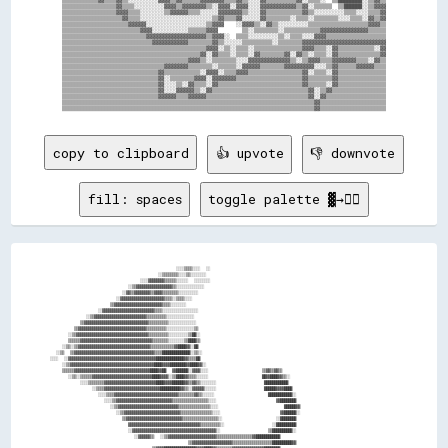
▒▒▒▒▒▒▒▒▒▒▒▒▓▓▒▒▒▒▓▓▒▒░░░░░░░░░░▓▓▓▓▒▒▓▓▒▒▒▒▒▒▓▓▓▓▓▓▓▓▒▒▒▒▓▓▒▒░░░░▓▓▒▒▒▒▒▒▒▒▒▒▓▓░░▒▒▒▒░░  ▒▒████████░░▒▒▓▓▒▒

▒▒▒▒▒▒▒▒▒▒▒▒▒▒▒▒▒▒▓▓▒▒▒▒░░░░░░░░░░▓▓▓▓▒▒▓▓▓▓▓▓▓▓▒▒░░▓▓▓▓░░▓▓▓▓░░░░▓▓▓▓▓▓▓▓▓▓▓▓▒▒▓▓░░▒▒▒▒▒▒  ▒▒██████░░▒▒▓▓▓▓

▒▒▒▒▒▒▒▒▒▒▒▒▒▒▒▒▒▒▓▓▓▓▒▒▒▒░░░░░░░░▒▒▓▓▓▓▓▓▒▒▒▒░░░░░░▓▓▓▓▓▓▓▓▒▒░░░░▓▓▒▒▒▒▒▒▒▒▒▒▒▒▓▓▒▒░░░░░░░░░░▒▒▒▒░░░░▒▒▒▒▓▓

▒▒▒▒▒▒▒▒▒▒▒▒▒▒▒▒▒▒▒▒▓▓▒▒▒▒░░░░░░░░░░░░░░░░░░░░░░░░▒▒▓▓▒▒▒▒▓▓░░░░░░▓▓▒▒▒▒▒▒▒▒░░▒▒▒▒░░▒▒▒▒▒▒▒▒░░░░▒▒▒▒░░▓▓▒▒▓▓

▒▒▒▒▒▒▒▒▒▒▒▒▒▒▒▒▒▒▒▒▒▒▓▓▓▓▓▓░░░░░░░░░░░░░░░░░░░░▒▒▓▓▓▓    ░░▓▓▓▓▒▒░░▓▓▒▒░░░░░░░░░░▒▒▒▒▒▒▒▒▒▒▒▒▒▒▒▒▒▒▒▒▓▓▓▓▒▒

▒▒▒▒▒▒▒▒▒▒▒▒▒▒▒▒▒▒▒▒▒▒▒▒▒▒▓▓▓▓░░░░░░░░░░░░▒▒▒▒▒▒▓▓▓▓        ▒▒░░▒▒▒▒▒▒▒▒░░▒▒▒▒▒▒▒▒▒▒▒▒▓▓▓▓▓▓▓▓▓▓▓▓▓▓▓▓▒▒▒▒▒▒

▒▒▒▒▒▒▒▒▒▒▒▒▒▒▒▒▒▒▒▒▒▒▒▒▒▒▒▒▓▓▓▓▓▓▓▓▓▓▓▓▓▓▓▓▓▓▓▓▒▒▓▓▓▓░░  ▒▒▒▒░░░░░░░░░░▒▒░░▒▒▒▒░░░░▓▓▓▓▒▒▒▒▒▒▒▒▒▒▒▒▒▒▒▒▒▒▒▒

▒▒▒▒▒▒▒▒▒▒▒▒▒▒▒▒▒▒▒▒▒▒▒▒▒▒▒▒▒▒▓▓▓▓▓▓▓▓▓▓▓▓▒▒▒▒▒▒▒▒▓▓▒▒░░░░░░▒▒▒▒▒▒▒▒▒▒░░▒▒▒▒▒▒▒▒▓▓▓▓▓▓▓▓▓▓▓▓▓▓▓▓▓▓▓▓▓▓▓▓▓▓▓▓

▒▒▒▒▒▒▒▒▒▒▒▒▒▒▒▒▒▒▒▒▒▒▒▒▒▒▒▒▒▒▒▒▒▒▒▒▒▒▒▒▒▒▒▒▒▒▒▒▓▓▓▓░░▒▒░░▒▒▒▒░░▒▒▒▒▒▒▒▒▒▒▒▒▒▒▒▒▓▓▓▓▒▒▒▒░░▓▓▒▒▒▒▒▒▒▒▒▒▒▒░░▓▓

▒▒▒▒▒▒▒▒▒▒▒▒▒▒▒▒▒▒▒▒▒▒▒▒▒▒▒▒▒▒▒▒▒▒▒▒▒▒▒▒▒▒▒▒▒▒▓▓░░▓▓▒▒▒▒░░▒▒▒▒░░▓▓▒▒▒▒▒▒▒▒▓▓░░▓▓▒▒░░▒▒▒▒░░▓▓▒▒▒▒▒▒▒▒▒▒▒▒▒▒▓▓

▒▒▒▒▒▒▒▒▒▒▒▒▒▒▒▒▒▒▒▒▒▒▒▒▒▒▒▒▒▒▒▒▒▒▒▒▒▒▒▒▒▒▓▓▓▓▒▒░░▒▒▒▒▒▒▒▒░░░░▓▓▓▓▓▓▓▓▓▓▓▓▓▓▒▒░░▒▒▓▓▓▓▒▒▒▒▓▓▓▓▓▓▓▓▒▒▒▒░░▓▓▒▒

▒▒▒▒▒▒▒▒▒▒▒▒▒▒▒▒▒▒▒▒▒▒▒▒▒▒▒▒▒▒▒▒▒▒▓▓▓▓▓▓▓▓▒▒▒▒▒▒▒▒░░▒▒▒▒▒▒░░▓▓▓▓▓▓▒▒▒▒▒▒▒▒▓▓▓▓▓▓▓▓▓▓░░░░▒▒▓▓▒▒▒▒▒▒▓▓▓▓▓▓▒▒▒▒

▒▒▒▒▒▒▒▒▒▒▒▒▒▒▒▒▒▒▒▒▒▒▒▒▒▒▒▒▒▒▒▒▓▓▒▒▒▒▒▒▒▒▒▒▒▒░░▓▓▓▓░░▒▒▒▒▓▓▓▓▒▒▒▒▒▒▒▒▒▒▒▒▒▒▒▒▒▒▓▓░░▒▒▒▒░░▓▓▒▒▒▒▒▒▒▒▒▒▒▒▒▒▒▒

▒▒▒▒▒▒▒▒▒▒▒▒▒▒▒▒▒▒▒▒▒▒▒▒▒▒▒▒▒▒▒▒▓▓░░▒▒▒▒▒▒▒▒▓▓▓▓░░▓▓▓▓▓▓▓▓▒▒▒▒▒▒▒▒▒▒▒▒▒▒▒▒▒▒▒▒▒▒▓▓▒▒▒▒▒▒▒▒▓▓▒▒▒▒▒▒▒▒▒▒▒▒▒▒▒▒

▒▒▒▒▒▒▒▒▒▒▒▒▒▒▒▒▒▒▒▒▒▒▒▒▒▒▒▒▒▒▒▒▓▓░░░░▒▒░░▓▓▒▒▒▒░░▓▓▒▒▒▒▒▒▒▒▒▒▒▒▒▒▒▒▒▒▒▒▒▒▒▒▒▒▒▒▓▓▒▒▒▒▒▒░░▓▓▒▒▒▒▒▒▒▒▒▒▒▒▒▒▒▒

▒▒▒▒▒▒▒▒▒▒▒▒▒▒▒▒▒▒▒▒▒▒▒▒▒▒▒▒▒▒▒▒▓▓░░░░▓▓▓▓▓▓▒▒░░▓▓▒▒▒▒▒▒▒▒▒▒▒▒▒▒▒▒▒▒▒▒▒▒▒▒▒▒▒▒▒▒▒▒▓▓░░▒▒▓▓▒▒▒▒▒▒▒▒▒▒▒▒▒▒▒▒▒▒

▒▒▒▒▒▒▒▒▒▒▒▒▒▒▒▒▒▒▒▒▒▒▒▒▒▒▒▒▒▒▒▒▓▓▓▓▓▓▒▒▒▒▓▓▓▓▓▓▒▒▒▒▒▒▒▒▒▒▒▒▒▒▒▒▒▒▒▒▒▒▒▒▒▒▒▒▒▒▒▒▒▒▓▓░░▓▓▒▒▒▒▒▒▒▒▒▒▒▒▒▒▒▒▒▒▒▒

▒▒▒▒▒▒▒▒▒▒▒▒▒▒▒▒▒▒▒▒▒▒▒▒▒▒▒▒▒▒▒▒▒▒▒▒▒▒▒▒▒▒▒▒▒▒▒▒▒▒▒▒▒▒▒▒▒▒▒▒▒▒▒▒▒▒▒▒▒▒▒▒▒▒▒▒▒▒▒▒▒▒▒▒▓▓▒▒▒▒▒▒▒▒▒▒▒▒▒▒▒▒▒▒▒▒▒▒

copy to clipboard
👍 upvote
👎 downvote
fill: spaces
toggle palette ▓→✊🏽
                                          ░░░░▒▒▒▒░░░░  ░░                                                          

                                    ░░▒▒▒▒▒▒▒▒░░░░▒▒░░░░░░░░                                                        

                              ░░░░▓▓▓▓▓▓▓▓▒▒▒▒▒▒░░░░░░  ░░░░░░░░                                                    

                          ░░▒▒▓▓▓▓▓▓▓▓▓▓▓▓▓▓▓▓▓▓▒▒░░░░░░░░░░░░░░                                                    

                        ░░▓▓▒▒▓▓▓▓▓▓▓▓▒▒▓▓▓▓▒▒▒▒▒▒▒▒░░░░░░░░░░                                                      

                      ░░▓▓▓▓▓▓▓▓▓▓▓▓▓▓▓▓▓▓▓▓▓▓▒▒▒▒░░▒▒▒▒░░░░                                                        

                    ▒▒▓▓▓▓▓▓▓▓▓▓▓▓▓▓▓▓▓▓▓▓▓▓▓▓▒▒▒▒░░░░░░░░                                                          

                ░░▓▓▓▓▓▓▓▓▓▓▓▓▓▓▓▓▓▓▓▓▓▓▓▓▓▓▒▒▒▒░░░░░░░░░░░░░░░░░░                                                  

            ░░▒▒▓▓▓▓▓▓▓▓▓▓▓▓▓▓▓▓▓▓▓▓▓▓▓▓▓▓▒▒▒▒▒▒▒▒▒▒░░░░░░░░░░░░░░                                                  

          ▒▒▓▓▓▓▓▓▓▓▓▓▓▓▓▓▓▓▓▓▓▓▓▓▓▓▓▓▓▓▓▓▓▓▒▒▒▒▒▒▒▒▒▒░░░░░░░░░░░░░░                                                

        ▒▒▓▓▓▓▓▓▓▓▓▓▓▓▓▓▓▓▓▓▓▓▓▓▓▓▓▓▓▓▓▓▓▓▓▓▒▒▒▒▒▒▒▒▒▒░░░░░░░░░░░░░░▒▒                                              

      ░░▒▒▓▓▓▓▓▓▓▓▓▓▓▓▓▓▓▓▓▓▓▓▓▓▓▓▓▓▓▓▓▓▓▓▓▓▓▓▒▒▒▒▒▒▒▒▒▒░░░░░░░░░░▒▒██░░                                            

      ▒▒▒▒▒▒▓▓▓▓▓▓▓▓▓▓▓▓▓▓▓▓▓▓▓▓▓▓▓▓▓▓▓▓▓▓▓▓▓▓▓▓▒▒▒▒▒▒▒▒░░░░░░░░▒▒████▒▒                                            

    ░░▒▒░░▒▒▓▓▓▓▓▓▓▓▓▓▓▓▓▓▓▓▓▓▓▓▓▓▓▓▓▓▓▓▓▓▓▓▓▓▓▓▒▒▒▒▒▒▒▒▒▒▒▒▓▓████▓▓░░██                                            

  ░░▒▒  ▒▒▓▓▓▓▓▓▓▓▓▓▓▓▓▓▓▓▓▓▓▓▓▓▓▓▓▓▓▓▓▓▓▓▓▓▓▓▓▓▓▓▒▒▒▒██████████████░░▒▒░░                                          

░░░░  ░░▓▓▓▓▓▓▓▓▓▓▓▓▓▓▓▓▓▓▓▓▓▓▓▓▓▓▓▓▓▓▓▓▓▓▓▓▓▓▓▓▓▓▓▓██████████████▓▓▒▒▒▒██                                          

    ░░▒▒▓▓▓▓▓▓▓▓▓▓▓▓▓▓▓▓▓▓▓▓▓▓▓▓▓▓▓▓▓▓▓▓▓▓▓▓▓▓▓▓▓▓████▓▓▓▓████████▓▓████▓▓░░                                        

    ▒▒▒▒▒▒▓▓▓▓▓▓▓▓▓▓▓▓▓▓▓▓▓▓▓▓▓▓▓▓▓▓▓▓▓▓▓▓▓▓▓▓▓▓████▓▓██  ▓▓██████░░▓▓▓▓░░░░                  ▒▒▓▓▒▒▓▓▒▒            

      ░░▒▒░░▒▒▒▒▒▒▓▓▓▓▓▓▓▓▓▓▓▓▓▓▓▓▓▓▓▓▓▓▓▓▓▓▓▓▓▓████▓▓▓▓░░▒▒████▓▓▒▒▒▒░░░░░░                  ██▓▓████▓▓▒▒░░        

          ░░░░▒▒▒▒▒▒▒▒▓▓▓▓▓▓▓▓▓▓▓▓▓▓▓▓▓▓▓▓▓▓▓▓▓▓████▓▓▓▓██████▓▓▒▒▓▓▒▒░░░░░░░░                ████████████          

              ░░▒▒▒▒▓▓▓▓▓▓▓▓▓▓▓▓▓▓▓▓▓▓▓▓▓▓▓▓▓▓▓▓██████████▓▓▒▒░░▓▓▓▓▓▓░░░░░░                ██████▓▓▓▓████          

                ░░░░▒▒▒▒▓▓▓▓▓▓▓▓▓▓▓▓▓▓▓▓▓▓▓▓▓▓▓▓▓▓▓▓▓▓▓▓▒▒▒▒▒▒▒▒▓▓▒▒░░░░░░                  ████████████░░          

                  ░░░░▒▒▓▓▓▓▓▓▓▓▓▓▓▓▓▓▓▓▓▓▓▓▓▓▓▓▓▓▓▓▒▒▒▒▒▒▒▒▒▒▒▒▒▒▒▒▒▒░░░░                    ▓▓████████            

                    ░░▒▒▓▓▓▓▓▓▓▓▓▓▓▓▓▓▓▓▓▓▓▓▓▓▓▓▓▓▓▓▓▓▒▒▒▒▒▒▒▒▒▒▒▒▒▒▒▒░░░░                      ██████▓▓            

                      ░░▒▒▓▓▓▓▓▓▓▓▓▓▓▓▓▓▓▓▓▓▓▓▓▓▓▓▓▓▓▓▒▒▒▒▒▒▒▒▒▒▒▒▒▒▒▒░░░░                    ▓▓██████░░            

                        ▒▒▓▓▓▓▓▓▓▓▓▓▓▓▓▓▓▓▓▓▓▓▓▓▓▓▓▓▓▓▒▒▒▒▒▒▒▒▒▒▒▒▒▒▒▒▒▒░░                  ░░████████              

                          ▓▓▓▓▓▓▓▓▓▓▓▓▓▓▓▓▓▓▓▓▓▓▓▓▓▓▓▓▓▓▓▓▓▓▓▓▒▒▒▒▒▒▒▒▒▒░░                ░░██████████              

                          ░░▓▓▓▓▓▓▓▓▓▓▓▓▓▓▓▓▓▓▓▓▓▓▓▓▓▓▓▓▓▓▓▓▓▓▓▓▓▓▓▓▓▓░░                ▒▒██████████░░              

                            ░░▓▓▓▓▓▓▒▒  ░░▒▒▓▓▓▓▓▓▓▓▓▓▓▓▓▓▓▓▓▓▓▓▓▓▓▓▒▒▒▒▒▒▒▒▒▒▒▒▒▒▒▒▒▒▓▓████████████                

                                              ▒▒▓▓▓▓▓▓▓▓▓▓▓▓▓▓▓▓▓▓▓▓▒▒▒▒▒▒▒▒▒▒▒▒▒▒▒▒▒▒▒▒██████████▓▓                

                                  ▒▒▓▓▓▓████████████████▓▓▓▓████▓▓▒▒▒▒▒▒▒▒▓▓▓▓▓▓▓▓▓▓▓▓▓▓▓▓████████                  
