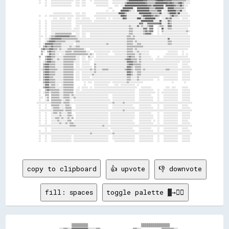
copy to clipboard
👍 upvote
👎 downvote
fill: spaces
toggle palette ▓→✊🏽
                  ▒▒▒▒▒▒▒▒                          ▒▒▒▒▒▒▒▒▒▒▒▒▒▒            
