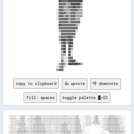
                            ██▓▓▓▓▓▓████████████                      

                            ▓▓▓▓▓▓▒▒▒▒████████▒▒                      

                            ▓▓▓▓▒▒▒▒▓▓▓▓██▓▓▓▓▒▒                      

                          ░░▓▓▓▓▒▒▒▒▒▒▓▓▓▓▓▓▒▒▒▒                      

                          ░░▓▓▓▓▓▓▒▒▒▒▓▓▓▓▒▒▒▒▒▒                      

                          ░░▓▓▓▓▒▒▓▓▒▒▓▓▓▓▒▒▒▒▒▒                      

                          ░░▓▓▓▓▓▓▓▓▒▒▓▓▓▓▒▒▒▒                        

                            ▓▓▓▓▓▓▓▓▒▒▓▓▓▓▓▓▓▓                        

                            ██▓▓▓▓▓▓▓▓▓▓▓▓▒▒░░                        

                            ▓▓▓▓▓▓▓▓▓▓▓▓▓▓▓▓                          

                            ▒▒▓▓▓▓▓▓▓▓▓▓▓▓░░                          

                            ░░▓▓▓▓▓▓▓▓▓▓▓▓                            

                            ▒▒▓▓▓▓▓▓██▓▓▒▒                            

                            ▒▒████▓▓████                              

                            ░░▓▓██▒▒████                              

                              ▓▓██  ██▓▓                              

                              ▓▓██  ██▒▒                              

                              ▒▒██  ██░░                              

                              ▒▒▒▒  ██░░                              

                              ▒▒░░░░▓▓▓▓                              

                              ▓▓░░░░▓▓████░░                          

                            ▒▒▓▓▒▒░░████████▓▓▒▒                      

                          ░░▒▒▓▓░░                                    

copy to clipboard
👍 upvote
👎 downvote
fill: spaces
toggle palette ▓→✊🏽
░░▒▒▒▒▒▒▒▒▒▒▒▒░░░░▒▒░░▒▒▓▓▓▓▒▒▒▒░░▒▒▒▒▒▒▒▒▒▒▒▒▒▒▓▓▓▓▓▓▓▓▒▒▒▒▒▒▒▒▒▒▒▒▒▒▒▒▒▒▒▒▒▒▒▒▒▒▒▒▒▒▒▒▒▒▒▒▒▒▒▒▒▒▓▓▒▒▓▓▒▒▒▒░░▒▒▒▒▒▒▒▒▓▓▓▓▓▓░░░░░░░░░░▒▒▒▒▒▒▒▒▒▒░░░░░░░░▓▓▓▓▓▓░░░░░░░░░░▒▒▒▒▒▒▒▒▓▓▓▓▓▓▓▓▓▓▓▓▒▒▒▒▒▒▒▒░░░░░░░░░░
░░░░▒▒▒▒▒▒▒▒▒▒░░░░░░▒▒▓▓▓▓▓▓▒▒░░░░░░░░▒▒▒▒▒▒▒▒▒▒▓▓▓▓▓▓▓▓▓▓▒▒▒▒▒▒▒▒▒▒▒▒▒▒▒▒▒▒▒▒▒▒▒▒▒▒▒▒▒▒▒▒▒▒▒▒▒▒▒▒▒▒▒▒▒▒▒▒▒▒▒▒▒▒▒▒▒▒▒▒▓▓▓▓▓▓░░░░░░░░░░░░▒▒▒▒▒▒▒▒░░░░░░▓▓▓▓▓▓▓▓░░░░░░░░░░▒▒▒▒▒▒▒▒▓▓▓▓▓▓▓▓▓▓▓▓▓▓▒▒▒▒▒▒▒▒░░░░░░░░
░░░░░░▒▒▒▒▒▒▒▒░░░░░░▒▒▓▓▓▓▓▓▒▒░░░░▒▒░░▒▒▒▒▒▒▒▒▓▓▓▓▓▓▓▓▓▓▓▓▒▒▒▒▒▒▒▒▒▒▒▒▒▒▒▒▒▒▒▒▒▒▒▒▒▒▒▒▒▒▒▒▒▒▒▒▒▒▒▒▒▒▒▒▒▒▒▒▒▒▒▒▒▒▒▒▒▒▓▓▓▓▓▓▓▓░░░░░░░░░░░░▒▒▒▒▒▒▒▒░░░░░░▒▒▓▓▓▓▓▓░░░░░░░░▒▒▒▒▒▒▒▒▓▓▓▓▓▓▓▓▓▓▓▓▓▓▓▓▓▓▒▒▒▒▒▒░░░░░░░░
░░░░▒▒▒▒▒▒▒▒▒▒▒▒░░░░▒▒▓▓▓▓▓▓▒▒░░░░▒▒▒▒▒▒▒▒▒▒▓▓▓▓▓▓▓▓▓▓▓▓▓▓▒▒▒▒▒▒▒▒▒▒▒▒▒▒▒▒▒▒▒▒▒▒▒▒▒▒▒▒▒▒▒▒▒▒▒▒▒▒▒▒▒▒▒▒▒▒▒▒▒▒▒▒▒▒▒▒▒▒▒▒▓▓▓▓▓▓▒▒░░░░░░░░▒▒▒▒▒▒▒▒▒▒░░░░░░▒▒▓▓▓▓▓▓▒▒░░░░░░▒▒▒▒▒▒▒▒▓▓▓▓▓▓▓▓▓▓▓▓▓▓▓▓▓▓▒▒▒▒▒▒▒▒░░░░░░
░░░░▒▒▒▒▒▒▒▒▒▒▒▒▒▒▒▒▒▒▓▓▓▓▓▓▒▒░░▒▒▒▒▒▒▒▒▒▒▓▓▒▒▓▓▓▓▓▓▓▓▓▓▓▓▒▒▒▒▒▒▒▒▒▒▒▒▒▒▒▒▒▒▒▒▒▒▒▒▒▒▒▒▒▒▒▒▒▒▒▒▒▒▒▒▒▒▒▒▒▒▒▒▒▒▒▒▒▒▒▒▒▒▒▒▓▓▓▓▓▓▓▓░░░░░░░░░░▒▒▒▒▒▒▒▒░░░░░░▓▓▓▓▓▓▓▓▒▒░░░░░░▒▒▒▒▒▒▓▓▓▓▓▓▓▓▓▓▓▓▓▓▓▓▓▓▓▓▓▓▒▒▒▒░░░░░░░░
░░░░▒▒▒▒▒▒▒▒▒▒▒▒▒▒▒▒▒▒▓▓▓▓▓▓▒▒░░▒▒░░▒▒▒▒▒▒▒▒▒▒▒▒▓▓▓▓▓▓▓▓▓▓▒▒▒▒▒▒▒▒▒▒▒▒▒▒▒▒▒▒▒▒▒▒▒▒▒▒▒▒▒▒▒▒▒▒▒▒▒▒▒▒▒▒▒▒▓▓▒▒▒▒▒▒▒▒▒▒▒▒▓▓▓▓▓▓▓▓▓▓░░░░░░░░░░▒▒▒▒▒▒▒▒▒▒░░▒▒▓▓▓▓▓▓▓▓▓▓░░░░░░░░▒▒▒▒▒▒▓▓▓▓▓▓▓▓▓▓▓▓▓▓▓▓▓▓▒▒▒▒▒▒▒▒░░░░░░
░░░░▒▒▒▒▒▒▒▒▒▒▒▒▒▒▒▒▓▓▓▓▓▓▓▓▒▒▒▒░░░░▒▒▒▒▒▒▒▒▓▓▓▓▓▓▓▓▓▓▓▓▓▓▓▓▒▒▒▒▒▒▒▒▒▒▒▒▒▒▒▒▒▒▒▒▒▒▒▒▒▒▒▒▒▒▒▒▒▒▒▒▒▒▓▓▓▓▒▒▒▒▓▓▒▒▒▒▒▒▒▒▒▒▓▓▓▓▓▓▓▓░░░░░░░░▒▒▒▒▒▒▒▒▒▒▒▒░░▓▓▓▓▓▓▓▓▓▓▓▓░░░░░░▒▒▒▒▒▒▓▓▓▓▓▓▓▓▓▓▓▓▓▓▓▓▓▓▓▓▓▓▒▒▒▒▒▒▒▒░░░░
░░░░░░▒▒▒▒▒▒▒▒▒▒▒▒▓▓▓▓▓▓▓▓▓▓▓▓▒▒░░▒▒░░▒▒▒▒▒▒▓▓▓▓▓▓▓▓▓▓▓▓▓▓▓▓▓▓▒▒▒▒▒▒▒▒▒▒▒▒▒▒▒▒▒▒▒▒▒▒▒▒▒▒▒▒▒▒▒▒▓▓▓▓▓▓▓▓▓▓▓▓▒▒▒▒▒▒▒▒▒▒▓▓▓▓▓▓▓▓▓▓░░░░░░░░░░▒▒▒▒▒▒▒▒░░▓▓░░▒▒▒▒▒▒▒▒▓▓▒▒░░░░▒▒▒▒▒▒▓▓▓▓▓▓▓▓▓▓▓▓▓▓▓▓▓▓▓▓▓▓▒▒▒▒░░░░░░░░
░░░░▒▒▒▒▒▒▒▒▒▒▒▒░░▒▒▓▓▓▓▓▓▓▓▓▓▒▒░░░░▒▒▒▒▒▒▒▒▓▓▓▓▓▓▓▓▓▓▓▓▓▓▓▓▓▓▒▒▒▒▒▒▒▒▒▒▒▒▒▒░░▒▒▒▒▒▒▒▒▒▒▒▒▒▒▓▓▓▓▓▓▓▓▓▓▓▓▒▒▒▒▒▒▒▒▒▒▒▒▒▒▓▓▓▓▓▓▓▓▒▒░░░░░░░░▒▒▒▒▒▒▒▒░░  ░░  ▓▓  ▒▒▒▒░░░░░░▒▒▒▒▒▒▒▒▓▓▓▓▓▓▓▓▓▓▓▓▓▓▓▓▓▓▓▓▒▒▒▒░░░░░░░░
░░░░▒▒▒▒▒▒▒▒▒▒▒▒░░▓▓▓▓▓▓▓▓▓▓▒▒░░░░▒▒▒▒▒▒▒▒▒▒▓▓▓▓▓▓▓▓▓▓▓▓▓▓▓▓▓▓▓▓▒▒▒▒▒▒▒▒▒▒▒▒░░▒▒▒▒▒▒▒▒▒▒▒▒▓▓▓▓▓▓▓▓▓▓▓▓▓▓▒▒░░░░▒▒▒▒▒▒▒▒▓▓▓▓▓▓▓▓▓▓░░░░░░▒▒▒▒░░░░▒▒░░  ░░  ░░░░░░    ░░░░▒▒▒▒▒▒▓▓▓▓▓▓▓▓▓▓▓▓▓▓▓▓▓▓▓▓▓▓▒▒▒▒▒▒▒▒░░░░
░░▒▒▒▒▒▒▒▒▒▒▒▒░░░░▒▒▒▒▓▓▓▓▓▓▒▒▒▒▒▒▒▒▒▒▒▒▒▒▒▒▓▓▓▓▓▓▓▓▓▓▓▓▓▓▓▓▓▓▓▓▒▒▒▒▒▒▒▒▒▒▒▒░░▒▒▒▒▒▒▒▒▒▒▒▒▒▒▒▒▓▓▓▓▓▓▓▓▓▓▒▒▒▒▒▒▒▒▒▒▒▒▓▓▓▓▓▓▓▓▓▓▓▓░░░░▒▒░░  ░░      ░░          ░░  ▒▒░░▒▒▒▒▒▒▓▓▓▓▓▓▓▓▓▓▓▓▓▓▓▓▓▓▓▓▓▓▓▓▒▒▒▒▒▒▒▒░░
░░░░▒▒▒▒▒▒▒▒▒▒▒▒░░▓▓▓▓▓▓▓▓▓▓▓▓▒▒░░▒▒▒▒▒▒▒▒▒▒▓▓▓▓▓▓▓▓▓▓▓▓▓▓▓▓▓▓▓▓▒▒▒▒▒▒▒▒░░▒▒░░░░▒▒▒▒▒▒▒▒▒▒▒▒▓▓▓▓▓▓▓▓▓▓▓▓▒▒░░▒▒▒▒▒▒▒▒▓▓▓▓▓▓▓▓▓▓▓▓░░░░░░      ░░                ░░    ░░▒▒▒▒▒▒▓▓▓▓▓▓▓▓▓▓▓▓▓▓▓▓▓▓▓▓▓▓▓▓▒▒▒▒▒▒▒▒░░
░░░░▒▒▒▒▒▒▒▒▒▒▒▒░░▓▓▓▓▓▓▓▓▓▓▓▓▓▓▒▒▒▒▒▒▒▒▒▒▓▓▓▓▓▓▓▓▓▓▓▓▓▓▓▓▓▓▓▓▓▓▓▓▒▒▒▒▒▒▒▒▒▒▒▒░░▒▒▒▒▒▒▒▒▒▒▒▒▓▓▓▓▓▓▓▓▓▓▓▓▓▓▒▒▒▒▒▒▒▒▒▒▓▓▓▓▓▓▓▓▓▓▓▓▒▒░░░░░░                    ░░      ░░░░▒▒▓▓▓▓▓▓▓▓▓▓▓▓▓▓▓▓▓▓▓▓▓▓▓▓▓▓▒▒▒▒▒▒▒▒░░
░░░░▒▒▒▒▒▒▒▒▒▒▒▒▒▒▓▓▓▓▓▓▓▓▓▓▓▓▓▓▓▓▒▒▒▒▒▒▒▒▓▓▓▓▓▓▓▓▓▓▓▓▓▓▓▓▓▓▓▓▓▓▓▓▒▒▒▒▒▒▒▒▒▒▒▒▒▒▒▒▒▒▒▒▒▒▒▒▒▒▒▒▓▓▓▓▓▓▓▓▓▓▓▓▒▒▒▒▒▒▒▒▒▒▓▓▓▓▓▓▓▓▓▓▓▓▓▓░░░░░░                        ░░  ░░░░░░░░░░▒▒▓▓▓▓▓▓▓▓▓▓▓▓▓▓▓▓▓▓▓▓▓▓▒▒▒▒▒▒▒▒
░░░░▒▒▒▒▒▒▒▒▒▒▒▒▓▓▓▓▓▓▓▓▓▓▓▓▓▓▓▓▓▓▒▒▒▒▒▒▒▒▒▒▓▓▓▓▓▓▓▓▓▓▓▓▓▓▓▓▓▓▓▓▓▓▒▒▒▒▒▒▒▒▒▒▒▒▒▒▒▒▒▒▒▒▒▒▒▒▒▒▓▓▓▓▓▓▓▓▓▓▓▓▓▓▓▓▒▒▒▒▒▒▒▒▓▓▓▓▓▓▓▓▓▓▓▓▓▓░░░░▒▒░░                    ░░▒▒  ░░░░░░░░  ░░▓▓▓▓▓▓▓▓▓▓▓▓▓▓▓▓▓▓▓▓▓▓▓▓▒▒▒▒▒▒
░░▒▒▒▒▒▒▒▒▒▒▒▒▒▒▓▓▓▓▓▓▓▓▓▓▓▓▓▓▒▒▓▓▓▓▒▒▒▒▒▒▒▒▓▓▓▓▓▓▓▓▓▓▓▓▓▓▓▓▓▓▓▓▓▓▓▓▒▒▒▒▒▒▒▒▒▒▒▒▒▒▒▒▒▒▒▒▒▒▒▒▓▓▓▓▓▓▓▓▓▓▓▓▓▓▓▓▓▓▒▒▒▒▒▒▓▓▓▓▓▓▓▓▓▓▓▓▒▒░░░░░░░░░░                      ░░░░░░░░░░    ░░▓▓▓▓▓▓▓▓▓▓▓▓▓▓▓▓▓▓▓▓▓▓▒▒▒▒▒▒
░░▒▒▒▒▒▒▒▒▒▒▒▒▓▓▓▓▓▓▓▓▓▓▓▓▓▓▓▓▒▒▒▒▒▒▒▒▒▒▒▒▓▓▓▓▓▓▓▓▓▓▓▓▓▓▓▓▓▓▓▓▓▓▓▓▒▒▒▒▒▒▒▒▒▒▒▒▒▒▒▒▒▒▒▒▒▒▒▒▓▓▓▓▓▓▓▓▓▓▓▓▓▓▓▓▓▓▒▒▒▒▒▒▓▓▓▓▓▓▓▓▓▓▓▓▒▒░░░░▒▒░░░░░░▒▒          ░░▒▒    ░░▒▒░░▒▒░░▒▒    ░░▓▓▓▓▓▓▓▓▓▓▓▓▓▓▓▓▓▓▓▓▒▒▒▒▒▒▒▒
▒▒▒▒▒▒▒▒▒▒▒▒▒▒▓▓▓▓▓▓▓▓▓▓▓▓▓▓▒▒▒▒▒▒▒▒▒▒▒▒▒▒▓▓▓▓▓▓▓▓▓▓▓▓▓▓▓▓▓▓▓▓▓▓▓▓▓▓▒▒▒▒▒▒▒▒▒▒▒▒▒▒▒▒▒▒▒▒▒▒▒▒▓▓▓▓▓▓▓▓▓▓▓▓▓▓▓▓▒▒▒▒▒▒▓▓▓▓▓▓▓▓▓▓▓▓▒▒░░▒▒▒▒░░░░▓▓██░░      ▒▒██▓▓    ░░░░▒▒░░░░▒▒      ░░▓▓▓▓▓▓▓▓▓▓▓▓▓▓▓▓▓▓▒▒▒▒▒▒▒▒
░░▒▒▒▒▒▒▒▒▒▒▒▒▓▓▓▓▓▓▓▓▓▓▓▓▓▓▓▓▓▓░░▒▒▒▒▒▒▒▒▓▓▓▓▓▓▓▓▓▓▓▓▓▓▓▓▓▓▓▓▓▓▓▓▒▒▒▒▒▒▒▒▒▒▒▒▒▒▒▒▒▒▒▒▒▒▒▒▒▒▓▓▓▓▓▓▓▓▓▓▓▓▓▓▓▓▓▓▒▒▒▒▒▒▓▓▓▓▓▓▓▓▓▓▒▒▒▒▒▒░░░░░░▒▒▓▓░░    ░░▓▓██▒▒      ▒▒░░░░░░▒▒        ░░▓▓▓▓▓▓▓▓▓▓▓▓▓▓▓▓▒▒▒▒▒▒▒▒
░░▒▒▒▒▒▒▒▒▒▒▒▒▓▓▓▓▓▓▓▓▓▓▓▓▓▓▓▓▓▓▓▓▒▒▒▒▒▒▒▒▓▓▓▓▓▓▓▓▓▓▓▓▓▓▓▓▓▓▓▓▓▓▓▓▒▒▒▒▒▒▒▒▒▒▒▒▒▒▒▒▒▒▒▒▒▒▒▒▒▒▓▓▓▓▓▓▓▓▓▓▓▓▓▓▓▓▓▓▓▓▒▒▒▒▓▓▓▓▓▓▓▓▓▓▒▒▒▒▒▒░░░░░░  ░░░░        ▒▒        ░░░░░░░░▒▒          ▒▒▓▓▓▓▓▓▓▓▓▓▓▓▓▓▓▓▒▒▒▒▒▒
░░▒▒▒▒▒▒▒▒▒▒▒▒▒▒▓▓▓▓▓▓▓▓▓▓▓▓▓▓▓▓▓▓▒▒▒▒▒▒▓▓▓▓▓▓▓▓▓▓▓▓▓▓▓▓▓▓▓▓▓▓▓▓▓▓▓▓▓▓▒▒▒▒▒▒▒▒▒▒▒▒▒▒▒▒▒▒▒▒▓▓▓▓▓▓▓▓▓▓▓▓▓▓▓▓▓▓▓▓▓▓▒▒▒▒▓▓▓▓▓▓▓▓▓▓▒▒▒▒▒▒░░░░░░░░░░░░▒▒░░              ░░  ░░░░░░            ░░▓▓▓▓▓▓▓▓▓▓▓▓▓▓▓▓▒▒▒▒
░░▒▒▒▒▒▒▒▒▒▒▒▒▓▓▓▓▓▓▓▓▓▓▓▓▓▓▓▓▓▓▓▓▓▓▒▒▒▒▒▒▓▓▓▓▓▓▓▓▓▓▓▓▓▓▓▓▓▓▓▓▓▓▓▓▓▓▓▓▒▒▒▒▒▒▒▒▒▒▒▒▒▒▒▒▒▒▓▓▒▒▓▓▓▓▓▓▓▓▓▓▓▓▓▓▓▓▓▓▓▓▒▒▒▒▓▓▓▓▓▓▓▓▓▓▓▓▒▒▒▒▒▒░░░░░░░░░░░░░░░░▒▒    ░░  ░░  ░░▒▒░░    ░░          ▓▓▓▓▓▓▓▓▓▓▓▓▓▓▓▓▒▒▒▒
▒▒▒▒▒▒▒▒▒▒▒▒▒▒▓▓▓▓▓▓▓▓▓▓▓▓▓▓▓▓▓▓▓▓▒▒▒▒▒▒▒▒▓▓▓▓▓▓▓▓▓▓▓▓▓▓▓▓▓▓▓▓▓▓▓▓▓▓▒▒▒▒▒▒▒▒▒▒▒▒▒▒▒▒▒▒▒▒▒▒▒▒▓▓▓▓▓▓▓▓▓▓▓▓▓▓▓▓▓▓▓▓▒▒▒▒▓▓▓▓▓▓▓▓▓▓▓▓▒▒░░▒▒▒▒░░░░░░▒▒▒▒▒▒░░░░▒▒░░░░░░░░░░▒▒  ░░        ░░░░    ░░▓▓▓▓▓▓▓▓▓▓▓▓▒▒▒▒▒▒
▓▓▒▒▒▒▒▒▒▒▒▒▒▒▓▓▓▓▓▓▓▓▓▓▓▓▓▓▓▓▓▓▓▓▒▒▒▒▒▒▓▓▓▓▓▓▓▓▓▓▓▓▓▓▓▓▓▓▓▓▓▓▓▓▓▓▓▓▒▒▒▒▒▒▒▒▒▒▒▒▒▒▒▒▒▒▒▒▒▒▒▒▓▓▓▓▓▓▓▓▓▓▓▓▓▓▓▓▓▓▓▓▒▒▓▓▓▓▓▓▓▓▓▓▓▓▒▒░░░░░░░░░░▒▒▒▒░░▒▒▓▓▓▓░░▒▒░░  ░░░░▒▒░░░░            ░░░░  ░░▒▒▓▓▓▓▓▓▓▓▓▓▒▒▒▒▒▒
▓▓▒▒▒▒▓▓▓▓▓▓▓▓▓▓▓▓▓▓▓▓▓▓▓▓▓▓▓▓▓▓▓▓▓▓▒▒▒▒▓▓▓▓▓▓▓▓▓▓▓▓▓▓▓▓▓▓▓▓▓▓▓▓▓▓▓▓▓▓▒▒▒▒▒▒▒▒▒▒▒▒▒▒▒▒▒▒▓▓▓▓▓▓▓▓▓▓▓▓▓▓▓▓▓▓▓▓▓▓▓▓▒▒▓▓▓▓▓▓▓▓▒▒▒▒░░░░░░░░░░░░░░██████████████░░░░░░░░  ░░░░                ░░░░▒▒▓▓▓▓▓▓▓▓▓▓▓▓▒▒▒▒
▓▓▒▒▒▒▒▒▓▓▓▓▓▓▓▓▓▓▓▓▓▓▓▓▓▓▓▓▓▓▓▓▓▓▓▓▒▒▓▓▓▓▓▓▓▓▓▓▓▓▓▓▓▓▓▓▓▓▓▓▓▓▓▓▓▓▓▓▓▓▒▒▒▒▒▒▒▒▒▒▒▒▒▒▒▒▒▒▓▓▓▓▓▓▓▓▓▓▓▓▓▓▓▓▓▓▓▓▓▓▓▓▓▓▓▓▓▓▓▓▓▓▓▓▒▒░░░░░░░░░░░░░░▒▒░░▒▒░░▒▒▓▓░░░░░░░░  ░░░░░░                ░░░░░░▓▓▓▓▓▓▓▓▓▓▓▓▒▒▒▒
▓▓▒▒▒▒▒▒▒▒▓▓▓▓▓▓▓▓▓▓▓▓▓▓▓▓▓▓▓▓▓▓▓▓▒▒▒▒▓▓▓▓▓▓▓▓▓▓▓▓▓▓▓▓▓▓▓▓▓▓▓▓▓▓▓▓▓▓▓▓▓▓▒▒▒▒▒▒▒▒▒▒▒▒▒▒▓▓▓▓▓▓▓▓▓▓▓▓▓▓▓▓▓▓▓▓▓▓▓▓▓▓▓▓▓▓▓▓▓▓▓▓▓▓▒▒░░░░░░░░░░░░░░░░▒▒▒▒░░░░░░        ░░░░░░░░                ░░░░░░▓▓▓▓▓▓▓▓▓▓▓▓▓▓▒▒
▓▓▒▒▒▒▒▒▒▒▓▓▓▓▓▓▓▓▓▓▓▓▓▓▓▓▓▓▓▓▓▓▓▓▒▒▒▒▓▓▓▓▓▓▓▓▓▓▓▓▓▓▓▓▓▓▓▓▓▓▓▓▓▓▓▓▓▓▓▓▓▓▓▓▓▓▒▒▒▒▒▒▒▒▒▒▒▒▓▓▓▓▓▓▓▓▓▓▓▓▓▓▓▓▓▓▓▓▓▓▓▓▓▓▓▓▓▓▓▓▓▓▒▒▒▒░░░░░░░░░░░░░░░░░░░░░░░░  ░░░░░░░░░░  ░░░░                    ░░▒▒▓▓▓▓▓▓▓▓▓▓▓▓▓▓
▓▓▓▓▒▒▒▒▒▒▓▓▓▓▓▓▓▓▓▓▓▓▓▓▓▓▓▓▓▓▓▓▓▓▒▒▓▓▓▓▓▓▓▓▓▓▓▓▓▓▓▓▓▓▓▓▓▓▓▓▓▓▓▓▓▓▓▓▓▓▓▓▓▓▓▓▓▓▒▒▒▒▒▒▒▒▒▒▓▓▓▓▓▓▓▓▓▓▓▓▓▓▓▓▓▓▓▓▓▓▓▓▓▓▓▓▓▓▓▓▓▓▓▓░░░░░░░░░░░░░░░░░░  ░░  ░░  ░░░░░░░░░░  ░░░░░░              ░░  ░░░░▓▓▓▓▓▓▓▓▓▓▓▓▓▓
▓▓▓▓▒▒▒▒▓▓▓▓▓▓▒▒▒▒▒▒▓▓▒▒▒▒▒▒▒▒▒▒▓▓▓▓▓▓▓▓▓▓▓▓▓▓▓▓▓▓▓▓▓▓▓▓▓▓▓▓▓▓▓▓▓▓▓▓▓▓▓▓▓▓▓▓▓▓▒▒▒▒▒▒▒▒▓▓▓▓▓▓▓▓▓▓▓▓▓▓▓▓▓▓▓▓▓▓▓▓▓▓▓▓▓▓▓▓▓▓▓▓▓▓░░░░░░░░░░░░░░░░░░          ░░          ░░░░░░                ░░░░░░▓▓▓▓▓▓▓▓▓▓▓▓▓▓
▓▓▓▓▓▓▓▓▓▓▓▓▓▓░░░░░░░░░░░░░░░░░░▓▓▓▓▓▓▓▓▓▓▓▓▓▓▓▓▓▓▓▓▓▓▓▓▓▓▓▓▓▓▓▓▓▓▓▓▓▓▓▓▓▓▓▓▓▓▒▒▒▒▒▒▓▓▓▓▓▓▓▓▓▓▓▓▓▓▓▓▓▓▓▓▓▓▓▓▓▓▓▓▓▓▓▓▓▓▓▓▓▓░░░░░░░░░░░░░░                              ░░░░                ░░░░░░▓▓▓▓▓▓▓▓▓▓▓▓▓▓
▓▓▓▓▓▓▓▓▓▓▓▓▓▓░░░░░░░░░░░░░░░░░░▓▓▓▓▓▓▓▓▓▓▓▓▓▓▓▓▓▓▓▓▓▓▓▓▓▓▓▓▓▓▓▓▓▓▓▓▓▓▓▓▓▓▓▓▒▒▒▒▒▒▒▒▒▒▓▓▓▓▓▓▓▓▓▓▓▓▓▓▓▓▓▓▓▓▓▓▓▓▓▓▓▓▓▓▓▓▓▓▓▓▒▒░░░░░░░░░░░░░░                          ░░░░░░                  ░░░░░░▓▓▓▓▓▓▓▓▓▓▓▓
▓▓▓▓▓▓▓▓▓▓▓▓▓▓▓▓▓▓▓▓▒▒░░▒▒▓▓▓▓▓▓▓▓▓▓▓▓▓▓▓▓▓▓▓▓▓▓▓▓▓▓▓▓▓▓▓▓▓▓▓▓▓▓▓▓▓▓▓▓▓▓▓▓▓▓▒▒▒▒▒▒▒▒▒▒▓▓▓▓▓▓▓▓▓▓▓▓▓▓▓▓▓▓▓▓▓▓▓▓▓▓▓▓▓▓▓▓▓▓▓▓▒▒░░░░░░░░░░                              ░░░░  ░░                ░░░░░░▓▓▓▓▓▓▓▓▓▓▓▓
▓▓▓▓▓▓▓▓▓▓▓▓▓▓▓▓▓▓▓▓▒▒░░▒▒▓▓▓▓▓▓▓▓▓▓▓▓▓▓▓▓▓▓▓▓▓▓▓▓▓▓▓▓▓▓▓▓▓▓▓▓▓▓▓▓▓▓▓▓▓▓▓▓▓▓▓▓▒▒▒▒▒▒▓▓▓▓▓▓▓▓▓▓▓▓▓▓▓▓▓▓▓▓▓▓▓▓▓▓▓▓▓▓▓▓▓▓▓▓▓▓▒▒░░    ░░░░                                ░░░░░░░░              ░░░░░░▒▒▓▓▓▓▓▓▓▓▓▓
▓▓▓▓▓▓▓▓▓▓▓▓▓▓▒▒▒▒▓▓▓▓▓▓▓▓▓▓▒▒▒▒▓▓▓▓▓▓▓▓░░      ▒▒▓▓▓▓▓▓▓▓  ▓▓▓▓▓▓▓▓▓▓▓▓▓▓▓▓▓▓▒▒▒▒▒▒▒▒▓▓▓▓▓▓▓▓▓▓▓▓▓▓▓▓▓▓▓▓▓▓▓▓▓▓▓▓▓▓▓▓▓▓░░        ░░░░                                ░░░░░░░░                ░░░░▓▓▓▓▓▓▓▓▓▓▓▓
▓▓▓▓▓▓▓▓▓▓▓▓▓▓▒▒▒▒▒▒▒▒▒▒▒▒▒▒▒▒▒▒▓▓▓▓▓▓░░        ▒▒▓▓▓▓▓▓▓▓░░  ▓▓▓▓▓▓▓▓▓▓▓▓▓▓▓▓▒▒▒▒▒▒▓▓▓▓▓▓▓▓▓▓▓▓▓▓▓▓▓▓▓▓▓▓▓▓▓▓▓▓▓▓▓▓▓▓▓▓▒▒        ░░░░░░  ░░                      ░░  ░░░░░░                    ░░▒▒▓▓▓▓▓▓▓▓▓▓
▓▓▓▓▓▓▓▓▓▓▓▓▓▓▒▒▒▒▒▒▒▒▒▒▒▒▒▒▒▒▒▒▓▓▓▓▒▒        ░░▓▓▓▓▓▓▓▓▓▓▓▓░░▓▓▓▓▓▓▓▓▓▓▓▓▓▓▓▓▒▒▒▒▒▒▓▓▓▓▓▓▓▓▓▓▓▓▓▓▓▓▓▓▓▓▓▓▓▓▓▓▓▓▓▓▓▓▓▓▒▒          ░░░░      ░░  ░░                ░░░░░░  ░░                  ░░░░▓▓▓▓▓▓▓▓▓▓▓▓
▓▓▓▓▓▓▓▓▓▓▓▓▓▓▓▓▓▓▓▓▓▓▓▓▓▓▓▓▓▓▓▓▓▓          ▒▒  ▒▒▓▓▓▓▓▓▓▓▓▓▓▓▓▓▓▓▓▓▓▓▓▓▓▓▓▓▓▓▓▓▒▒▓▓▓▓▓▓▓▓▓▓▓▓▓▓▓▓▓▓▓▓▓▓▓▓▓▓▓▓▓▓▓▓▓▓▓▓              ░░      ░░░░░░  ░░░░    ░░░░░░  ░░░░                      ░░░░▓▓▒▒▓▓▓▓▓▓▓▓
▓▓▓▓▓▓▓▓▓▓▓▓▓▓▓▓▓▓▓▓▓▓▓▓▓▓▓▓▓▓▓▓░░        ░░░░░░▓▓▓▓▓▓▓▓▓▓▓▓▓▓▓▓▓▓▓▓▓▓▓▓▓▓▓▓▓▓▓▓▓▓▓▓▓▓▓▓▓▓▓▓▓▓▓▓▓▓▓▓▓▓▓▓▓▓▓▓▓▓▓▓▓▓▓▓░░        ░░░░░░░░░░        ░░░░░░░░░░░░░░░░░░    ░░░░                      ▒▒░░░░▓▓▓▓▓▓▓▓
▓▓▓▓▓▓▓▓▓▓▓▓▓▓▓▓▓▓▓▓▓▓▓▓▓▓▓▓▓▓▒▒          ░░▓▓▒▒░░░░▒▒▓▓▓▓▓▓▓▓▓▓▓▓▓▓▓▓▓▓▓▓▓▓▓▓▓▓▓▓▓▓▓▓▓▓▓▓▓▓▓▓▓▓▓▓▓▓▓▓▓▓▓▓▓▓▓▓▓▓▓▓▓▓▒▒      ░░░░░░░░░░          ░░░░░░░░░░        ░░░░░░░░                    ░░░░░░▓▓▓▓▓▓▓▓▓▓
▓▓▓▓▓▓▓▓▓▓▓▓▒▒░░░░▓▓▓▓▓▓▓▓▓▓▓▓              ░░░░░░    ░░░░░░▒▒▓▓▓▓▓▓▓▓▓▓▓▓▓▓▓▓▓▓▓▓▓▓▓▓▓▓▓▓▓▓▓▓▓▓▓▓▓▓▓▓▓▓▓▓▓▓▓▓▓▓▓▓▓▓▓▓      ░░░░░░░░            ░░░░░░░░░░          ░░  ░░  ░░                ░░░░▓▓▓▓▓▓▓▓▓▓▓▓
░░░░▓▓░░░░░░░░▒▒░░▒▒▓▓▓▓▓▓▓▓▓▓▒▒                              ▓▓▓▓▓▓▓▓▓▓▓▓▓▓▓▓▓▓▓▓▓▓▓▓▓▓▓▓▓▓▓▓▓▓▓▓▓▓▓▓▓▓▓▓▓▓▓▓▓▓▓▓▓▓▓▓  ░░    ░░░░                ░░░░░░              ░░    ░░                  ░░░░░░▓▓▓▓▓▓▓▓
░░░░░░░░▒▒▒▒▒▒░░░░▓▓▓▓▓▓▓▓▓▓▓▓▒▒░░    ░░                    ░░▓▓▓▓▓▓▓▓▓▓▓▓▓▓▓▓▓▓▓▓▓▓▓▓▓▓▓▓▓▓▓▓▓▓▓▓▓▓▓▓▓▓▓▓▓▓▓▓▓▓▓▓▓▓░░  ░░    ░░░░    ░░  ░░░░░░░░  ░░░░░░░░  ░░    ░░  ░░  ░░                  ░░▒▒▓▓▓▓▓▓▓▓▓▓
▒▒▒▒▒▒▒▒▒▒▓▓▓▓▒▒▒▒▒▒▓▓▓▓▓▓▓▓▓▓    ░░  ░░░░                      ▒▒▓▓▒▒▓▓▓▓▓▓▓▓▓▓▓▓▓▓▓▓▓▓▓▓▓▓▓▓▓▓▓▓▓▓▓▓▓▓▓▓▓▓▓▓▓▓▓▓▓▓▓▓▒▒▒▒▒▒▒▒▒▒▒▒  ░░  ░░  ░░      ░░░░    ░░    ░░      ░░░░░░░░░░░░░░░░░░░░░░▒▒▒▒▓▓▓▓▓▓▓▓▓▓
░░░░░░░░░░░░░░░░░░░░░░░░░░░░░░░░░░░░░░░░░░░░░░░░░░░░░░░░░░░░░░░░░░░░  ░░░░░░░░░░░░░░░░░░░░░░░░░░░░░░░░░░░░░░░░░░░░░░░░░░░░░░░░░░░░░░░░░░░░░░░░░░░░░░░░░░░░░░░░░░░░░░░░░░░░░░░░░░░░░░░░░░░░░░░░░░░░░░░░░░░░░░░░
  ░░░░░░░░░░░░░░░░░░░░░░░░░░░░░░░░░░░░░░░░░░░░░░░░░░░░░░░░░░  ░░░░░░░░░░░░░░░░  ░░░░░░░░░░░░░░░░░░░░  ░░░░░░░░░░░░░░░░░░  ░░░░░░░░░░░░░░░░    ░░░░░░░░░░░░░░░░░░  ░░░░░░░░░░░░░░░░    ░░░░░░░░░░░░░░░░░░░░░░░░
▓▓░░▓▓▓▓▓▓▒▒▓▓▒▒▓▓▓▓▓▓░░▓▓▓▓▓▓▒▒▓▓▒▒▓▓▓▓▓▓▒▒▓▓▓▓▒▒▒▒▓▓▒▒▓▓▓▓░░▒▒▓▓▓▓▒▒▓▓▒▒▓▓▓▓▓▓▒▒▒▒▓▓▓▓▓▓▒▒▓▓▒▒▓▓▒▒░░▓▓▓▓▓▓░░▓▓▓▓▓▓▓▓▓▓░░▓▓▓▓▓▓▒▒▓▓▒▒▓▓▒▒▓▓░░▓▓▓▓▒▒▒▒▓▓▓▓▓▓▓▓▒▒▒▒▓▓▓▓░░▓▓▒▒▓▓▒▒▓▓▒▒░░▓▓▓▓▒▒▒▒▓▓▒▒▓▓▓▓▓▓░░▓▓▓▓
▓▓▓▓▓▓▓▓▓▓▓▓▓▓▓▓▒▒▓▓▓▓▓▓▓▓▒▒▓▓▓▓▓▓▓▓▓▓▓▓▓▓▓▓▓▓▓▓▓▓▓▓▒▒▓▓▓▓▓▓▓▓▓▓▓▓▓▓▓▓▓▓▓▓▓▓▓▓▓▓▓▓▓▓▓▓▓▓▓▓▓▓▒▒▓▓▓▓▓▓▓▓▓▓▓▓▓▓▓▓▓▓▓▓▓▓▓▓▓▓▓▓▓▓▓▓▓▓▓▓▒▒▓▓▓▓▓▓▓▓▓▓▓▓▓▓▓▓▓▓▓▓▓▓▓▓▓▓▓▓▓▓▓▓▓▓▓▓▓▓▒▒▓▓▓▓▓▓▓▓▓▓▓▓▒▒▓▓▓▓▓▓▓▓▓▓▓▓▓▓▓▓▓▓▓▓
▓▓▓▓▓▓▓▓▓▓▓▓▓▓▓▓▒▒▓▓▓▓▓▓▓▓▓▓▓▓▓▓▓▓▓▓▓▓▓▓▓▓▓▓▓▓▓▓▓▓▓▓▓▓▓▓▓▓▓▓▓▓▓▓