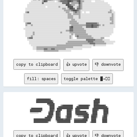
          ░░░░░░░░░░░░▒▒██▓▓░░░░░░░░  ░░▒▒▓▓▓▓▓▓▓▓████▓▓▒▒▒▒▓▓██▒▒▒▒░░░░░░░░    ░░░░░░░░░░            

        ░░░░░░░░░░░░░░▓▓░░░░░░░░░░░░░░░░░░░░▓▓▓▓▓▓██░░▒▒▒▒▒▒▒▒██▒▒░░░░░░░░░░░░░░░░░░░░░░░░░░░░        

      ░░░░░░░░░░░░░░░░░░░░░░░░░░░░░░░░░░░░░░░░░░████▓▓▒▒▒▒░░░░▓▓▒▒░░░░░░░░░░░░░░░░░░░░░░░░░░░░░░      

      ░░░░░░░░░░░░░░░░░░░░  ░░░░░░░░░░░░▒▒░░░░░░░░██████░░░░▒▒▓▓▒▒░░░░░░░░░░░░░░░░░░░░░░░░░░░░░░░░    

    ░░░░░░░░░░░░░░░░░░░░░░░░░░░░░░░░░░░░░░░░▒▒▒▒░░▒▒████▓▓░░▓▓▓▓▒▒░░░░░░░░░░░░░░░░░░░░░░░░░░░░░░░░    

    ░░░░░░░░░░░░░░░░░░░░░░░░░░░░░░░░░░░░░░░░░░▒▒▒▒▒▒▒▒▓▓████▓▓▒▒░░░░░░░░░░░░░░░░░░░░░░░░░░░░░░░░▒▒░░  

    ▒▒▓▓░░░░░░░░░░░░░░░░░░░░░░░░░░░░░░░░░░░░░░░░▒▒▒▒░░░░▒▒▓▓▒▒▒▒░░  ░░    ░░░░░░░░░░░░░░░░░░░░▒▒▒▒░░░░

  ░░░░░░░░░░░░░░░░░░░░░░░░░░░░░░░░░░░░░░░░░░░░░░░░▒▒▒▒░░▒▒▒▒▒▒▒▒░░░░░░░░░░░░░░░░░░░░░░░░░░░░░░░░░░▒▒░░

  ░░░░░░░░░░░░░░░░░░░░░░░░░░░░░░░░░░░░░░░░░░░░░░░░▒▒▒▒▒▒░░░░░░▒▒░░░░░░░░░░░░░░░░░░░░░░░░░░░░░░░░░░▒▒░░

  ░░░░░░░░░░░░░░░░░░░░░░░░░░░░░░░░░░░░░░░░░░░░░░░░▒▒▒▒▒▒░░░░░░▒▒░░░░░░░░░░░░░░░░░░░░░░░░░░░░░░░░▒▒▒▒░░

  ░░░░░░░░░░░░░░░░░░░░░░░░░░░░░░░░░░░░░░░░░░░░░░░░░░░░▒▒▒▒░░░░░░░░░░░░░░░░░░░░░░░░░░░░░░░░░░░░░░▒▒▒▒░░

  ░░░░░░░░░░░░░░░░░░░░░░░░░░░░░░░░░░░░░░░░░░░░░░░░░░▒▒▒▒▒▒▒▒░░░░░░░░░░░░░░░░░░░░░░░░░░░░░░░░░░░░░░▒▒░░

    ▒▒▓▓▓▓░░░░░░░░░░░░░░░░░░░░░░░░░░░░░░░░░░░░░░░░░░▒▒▒▒▒▒▒▒▒▒░░░░░░░░▓▓▓▓▓▓▓▓▓▓▓▓▒▒░░░░░░░░░░░░▒▒▒▒░░

    ▒▒░░░░▒▒░░░░░░░░░░░░░░░░░░░░░░░░░░░░░░░░░░░░░░░░░░▒▒▒▒▒▒▒▒▒▒▒▒▒▒▒▒▓▓▓▓▓▓██▓▓▓▓▓▓▒▒░░▒▒░░░░░░░░░░░░

    ░░░░░░░░░░░░░░░░░░░░░░░░░░░░░░░░░░░░░░░░░░░░░░░░▓▓██▒▒▒▒▒▒▒▒▒▒░░░░▓▓▓▓▓▓██▓▓▓▓▒▒░░░░░░░░░░░░░░░░░░

  ░░░░░░░░░░░░░░░░░░░░░░░░░░░░░░░░░░░░░░░░░░░░░░░░░░▓▓▓▓▒▒▒▒▒▒▒▒▒▒▒▒░░░░░░░░░░░░░░░░░░░░░░░░░░░░░░░░  

    ░░░░░░░░░░░░░░░░░░░░░░░░░░░░░░░░░░░░░░░░░░░░▒▒▒▒▓▓▓▓▒▒▒▒▒▒▒▒▒▒▒▒▒▒░░░░░░░░░░░░░░░░░░░░░░░░░░░░░░  

    ░░░░░░░░▒▒░░░░░░░░░░░░░░░░░░░░░░░░░░░░▒▒░░░░░░░░▒▒▒▒▒▒▒▒▒▒▒▒▒▒▒▒▒▒░░░░░░░░░░░░░░░░░░░░░░░░░░░░░░  

    ░░░░░░░░▒▒░░░░░░░░░░░░░░░░░░░░░░░░░░░░░░░░░░░░░░░░▒▒░░▒▒▒▒▒▒▒▒▒▒▒▒▒▒░░░░░░░░░░░░░░░░░░░░░░░░░░    

    ░░░░░░▒▒░░░░░░░░░░░░░░░░░░░░░░░░░░░░░░░░░░░░░░░░▒▒░░  ▒▒▓▓▒▒▒▒▒▒▒▒▒▒▒▒▒▒░░░░░░░░░░░░░░░░░░░░      

      ▒▒▓▓▓▓░░░░░░░░░░░░░░░░░░░░░░░░░░░░░░░░░░░░░░░░▒▒░░    ▒▒▒▒▒▒▒▒▒▒▒▒▒▒▒▒▒▒░░░░░░░░▒▒▒▒            

      ░░░░░░░░░░░░░░░░░░░░░░░░░░░░░░░░░░░░░░░░░░░░░░░░░░░░░░░░░░░░░░░░▓▓▓▓▓▓▓▓▓▓▒▒▒▒▒▒▒▒░░░░░░░░      

        ░░░░░░░░░░░░░░░░░░░░░░░░░░░░░░░░░░░░░░░░░░▒▒▒▒▒▒▒▒▒▒▒▒▒▒▒▒▒▒▒▒▒▒▓▓▓▓▓▓▒▒▒▒▒▒▒▒▒▒▒▒░░░░░░░░░░░░

        ░░░░░░░░░░░░░░░░░░░░░░░░░░░░░░░░░░░░░░░░▒▒▒▒▒▒▒▒▒▒▒▒▒▒▒▒▒▒▒▒▒▒▒▒▒▒▓▓▓▓▓▓▒▒▒▒▒▒▒▒▒▒▒▒░░░░░░░░  

          ░░░░░░░░░░░░░░░░░░░░░░░░░░░░▒▒▒▒▒▒▒▒▒▒▒▒▒▒▒▒▒▒▒▒▒▒▒▒▒▒▒▒░░░░░░░░░░░░▒▒░░░░░░░░░░░░          

            ░░░░▒▒▒▒▒▒▒▒▒▒▒▒▒▒▒▒▒▒▒▒▒▒▒▒▒▒▒▒▒▒▒▒▒▒▒▒▒▒▒▒░░░░░░░░░░░░░░░░░░░░                          

            ░░░░▒▒▒▒▒▒▒▒▓▓▓▓▒▒▒▒▓▓▓▓▒▒▒▒▒▒▒▒▒▒▒▒░░░░░░░░░░░░░░░░░░                                    

copy to clipboard
👍 upvote
👎 downvote
fill: spaces
toggle palette ▓→✊🏽
            ▓▓████████████████████▓▓                                                                        ████████              

            ██████████████████████████▒▒                                                                  ██████████              

            ████████████████████████████                                                                  ██████████              

                              ████████████                                                                ████████▒▒              

                                ▒▒████████          ▒▒▓▓████████████████        ▒▒████████████████▓▓      ██████████████████▓▓    

                                  ████████      ▓▓██████████████████████      ████████████████████░░      ██████████████████████░░

  ░░██████████████████            ████████    ██████████████████████████    ██████████████████████      ▓▓████████████████████████

  ████████████████████            ██████▓▓    ████████        ████████▒▒    ██████▓▓                    ████████▓▓      ░░████████

  ██████████████████░░          ▒▒██████▒▒  ████████          ████████      ██████████████████          ████████          ████████

  ░░░░░░░░░░░░░░                ████████    ██████▓▓          ████████      ████████████████████░░      ████████          ████████

                                ████████    ██████▓▓          ████████      ▒▒████████████████████    ▒▒████████          ██████▒▒

                              ████████▒▒    ██████▓▓        ▒▒████████          ▒▒▒▒▒▒▒▒▓▓████████    ████████▓▓        ▒▒██████░░

                          ▓▓██████████      ████████        ▒▒██████▓▓                  ░░████████    ████████▒▒        ▓▓██████  

        ████████████████████████████░░      ████████████▓▓▓▓████████▒▒    ▓▓▓▓▓▓▓▓▓▓▓▓▓▓████████░░    ████████          ████████  

        ██████████████████████████▓▓        ▒▒██████████████████████      ██████████████████████      ████████          ████████  

copy to clipboard
👍 upvote
👎 downvote