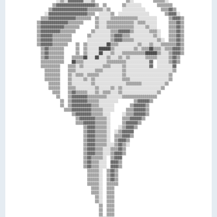
            ░░▒▒░░▓▓▓▓▓▓▓▓░░░░▒▒                ▒▒░░          ▒▒▒▒▒▒░░        

          ▒▒▓▓▓▓▓▓▓▓▓▓▓▓▓▓▓▓▓▓▓▓▒▒  ▒▒        ▒▒░░░░░░░░        ▒▒▒▒▒▒▒▒      

        ▒▒▓▓▓▓▓▓▓▓▓▓▓▓▓▓▓▓▓▓▒▒▒▒▒▒▒▒░░▒▒      ░░░░░░░░░░░░        ▒▒▒▒▓▓▒▒    

      ░░▓▓▓▓▓▓▓▓▓▓▓▓▓▓▓▓▓▓▓▓▒▒▒▒  ░░░░░░▒▒  ░░░░░░░░░░░░░░░░        ▒▒▓▓▓▓░░  

    ▒▒▒▒▓▓▓▓▓▓▓▓▓▓▓▓▓▓▒▒▒▒▒▒▒▒  ▒▒░░░░░░▒▒▒▒▒▒▒▒▒▒▒▒▒▒░░░░░░░░░░      ▒▒▓▓▓▓▒▒

  ▒▒▓▓▓▓▓▓▓▓▓▓▓▓▓▓▒▒▒▒▒▒▒▒      ▒▒░░░░▒▒▒▒▒▒▒▒▒▒▒▒▒▒░░▒▒▒▒░░░░░░      ▒▒▒▒▓▓▒▒

  ▒▒▓▓▓▓▓▓▓▓▓▓▓▓▒▒▒▒▒▒▒▒        ▒▒░░░░▒▒▒▒▒▒▒▒▒▒▒▒▒▒░░░░░░▒▒░░░░      ▒▒▒▒▓▓▒▒

  ▒▒▓▓▓▓▓▓▓▓▓▓▒▒▒▒▒▒▒▒        ▒▒░░░░░░░░▒▒▒▒▓▓▓▓▓▓▒▒░░░░░░░░▒▒▒▒░░    ▒▒▒▒▓▓▒▒

  ▒▒▓▓▓▓▓▓▒▒▒▒▒▒▒▒▒▒        ▒▒░░░░░░░░░░▒▒▓▓▓▓▒▒▒▒░░░░░░░░░░░░▒▒░░    ▒▒▒▒▓▓▒▒

  ▒▒▓▓▓▓▓▓▒▒▒▒▒▒▒▒▒▒        ░░░░░░░░░░░░▒▒▓▓▓▓▒▒▒▒▒▒░░░░░░░░░░░░▒▒░░  ▒▒▒▒▓▓▒▒

  ▒▒▓▓▓▓▓▓▒▒▒▒▒▒▒▒    ▒▒  ▒▒░░░░░░░░░░██▒▒▒▒░░░░░░░░░░▒▒░░░░▒▒░░░░▒▒▒▒▒▒▒▒▓▓▒▒

    ▒▒▓▓▒▒▒▒▒▒▒▒      ▒▒  ▒▒░░░░░░██████▒▒░░░░░░░░░░▒▒░░▒▒▒▒██▒▒▒▒░░▒▒▒▒▓▓▓▓▒▒

    ▒▒▓▓▒▒▒▒▒▒▒▒      ▒▒  ▒▒░░░░░░██░░░░▒▒░░░░▒▒▒▒▒▒▒▒▒▒▒▒██████▒▒░░░░▒▒▓▓▓▓▒▒

    ▒▒▓▓▒▒▒▒▒▒▒▒    ▒▒▒▒▒▒██░░░░██░░░░▒▒░░░░▒▒░░▒▒░░░░░░░░▒▒▒▒▒▒░░░░░░▒▒▓▓▒▒  

    ▒▒▒▒▒▒▒▒▒▒▒▒    ██▒▒▒▒░░░░░░░░░░░░▒▒▒▒▒▒▒▒▒▒░░░░░░░░░░░░▓▓  ░░░░░░▒▒▓▓▒▒  

    ▒▒▒▒▒▒▒▒▒▒    ▒▒▒▒░░▒▒░░░░░░░░░░▒▒▒▒░░░░░░▒▒░░░░░░░░░░░░▓▓  ░░░░░░░░▓▓    

      ▒▒▒▒▒▒▒▒    ▒▒▒▒░░░░░░░░░░▒▒▒▒░░░░░░░░░░▒▒░░░░░░░░░░░░░░░░░░░░░░░░▒▒    

      ▒▒▒▒▒▒▒▒    ▒▒░░▒▒▒▒░░▒▒▒▒▒▒░░░░░░░░░░░░▒▒░░░░░░░░░░░░░░░░░░░░░░▒▒      

      ▒▒▒▒▒▒▒▒    ▒▒░░░░░░▒▒░░▒▒░░░░░░░░░░░░░░▒▒▒▒░░░░░░░░░░░░░░░░░░░░▒▒      

        ▒▒▒▒▒▒    ▒▒░░░░░░░░░░▒▒░░░░░░░░░░░░░░░░▒▒▒▒▒▒▒▒░░░░░░░░░░░░▒▒        

        ▒▒▒▒▒▒    ▒▒▒▒░░░░░░░░░░▒▒░░░░░░▒▒░░▒▒░░░░░░░░░░░░░░░░░░░░▒▒          

          ▒▒▒▒    ▒▒▓▓▒▒▒▒▒▒░░░░▒▒░░▒▒▒▒░░░░▒▒░░░░░░░░░░░░░░░░░░▒▒            

            ▒▒    ▒▒▓▓▓▓▓▓▓▓▒▒▒▒▒▒▒▒▒▒░░░░░░░░▒▒▒▒▒▒▒▒▒▒▒▒▒▒▒▒▒▒              

              ▒▒  ▒▒▓▓▓▓▓▓▓▓▒▒▒▒▒▒░░░░░░░░░░        ▒▒▓▓▓▓▓▓▒▒                

              ▒▒  ▒▒▓▓▓▓▓▓▓▓▓▓▒▒▒▒░░░░░░░░        ▒▒▓▓▓▓▓▓▒▒                  

                ▒▒▒▒▓▓▓▓▓▓▓▓▓▓▒▒▒▒▒▒░░░░░░      ▒▒▒▒▓▓▓▓▓▓▒▒                  

                    ▒▒▓▓▓▓▓▓▓▓▒▒▒▒▒▒░░░░      ░░▒▒▒▒▓▓▓▓▓▓▒▒                  

                      ▒▒▓▓▓▓▓▓▓▓▒▒▒▒▒▒░░      ▒▒▒▒▓▓▓▓▓▓▒▒                    

                      ▒▒▒▒▓▓▓▓▓▓▒▒▒▒▒▒░░      ▒▒▓▓▓▓▓▓▒▒                      

                          ▒▒▓▓▓▓▒▒▒▒▒▒░░    ░░▒▒▓▓▓▓▒▒                        

                          ▒▒▓▓▓▓▒▒▒▒▒▒░░  ░░▒▒▓▓▓▓▓▓                          

                          ▒▒▓▓▓▓▒▒▒▒▒▒░░  ▒▒▒▒▓▓▓▓▒▒                          

                          ▒▒▓▓▓▓▒▒▒▒▒▒░░  ▒▒▓▓▓▓▒▒                            

                          ▒▒▓▓▓▓▒▒▒▒▒▒░░░░▒▒▓▓▒▒░░                            

                          ▒▒▓▓▓▓▒▒▒▒░░░░▒▒▒▒▓▓▒▒                              

                          ▒▒▓▓▓▓▒▒▒▒░░░░▒▒▓▓▓▓▒▒                              

                          ▒▒▓▓▒▒▒▒▒▒░░  ▒▒▓▓▓▓                                

                          ▒▒▓▓▒▒▒▒░░░░  ▓▓▓▓▒▒                                

                          ▒▒▓▓▒▒▒▒░░░░  ▓▓▓▓▒▒                                

                            ▒▒▒▒▒▒░░  ▒▒▓▓▒▒                                  

                            ▒▒▒▒▒▒░░  ▒▒▓▓▒▒                                  

                            ▒▒▒▒▒▒░░  ▒▒▓▓▒▒                                  

                            ▒▒▒▒▒▒░░  ▒▒▒▒▒▒                                  

                              ▒▒▒▒░░  ▒▒▒▒                                    

                              ▒▒▒▒░░  ▒▒▒▒                                    

                                ▒▒░░  ▒▒▒▒                                    

                                ▒▒░░  ▒▒▒▒                                    

                                  ▒▒  ▒▒▒▒                                    

                                  ▒▒  ▒▒▒▒                                    

                                  ▒▒  ▒▒▒▒                                    
