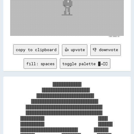
copy to clipboard
👍 upvote
👎 downvote
fill: spaces
toggle palette ▓→✊🏽
            ████████████            

        ████████████████████        

      ████████████████████████      

    ████████████████████████████    

  ████████████████████████████████  

  ████████████████████████████████  

██████████                    ████  

██████████                    ██████

████████████████████████      ██████
