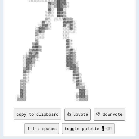
        ░░░░░░░░░░░░░░░░▒▒██▓▓▓▓                                    

                    ▓▓▒▒▒▒██▓▓▓▓░░                                  

                    ▒▒░░▒▒██▓▓▒▒░░                                  

                    ▓▓░░  ████░░                                    

                  ░░▒▒░░  ██▓▓▒▒                                    

                  ░░░░░░  ██▓▓▒▒                                    

                  ▒▒░░  ░░░░░░▓▓▒▒▒▒                                

                ▓▓░░░░        ▓▓▓▓▓▓░░                              

              ░░▓▓▓▓░░        ▓▓░░▓▓░░                              

            ░░▓▓▓▓▒▒░░        ░░░░▓▓░░                              

            ▒▒▓▓▒▒            ░░░░░░░░                              

            ▒▒░░░░            ░░░░                                  

            ░░░░░░            ░░░░                                  

            ▒▒                  ▓▓░░                                

          ▒▒▓▓                  ▓▓░░                                

          ▓▓██▒▒                ▓▓░░                                

        ▒▒▓▓▓▓▒▒                ▒▒▓▓░░                              

      ░░▓▓▒▒▓▓                  ▒▒▓▓▒▒                              

    ░░▒▒▓▓▓▓▒▒                  ▓▓▓▓▒▒                              

    ░░▓▓▓▓▒▒░░                  ▓▓▓▓▒▒                              

    ░░▓▓▓▓▒▒                    ▓▓▓▓▒▒░░                            

    ░░▓▓▒▒░░                    ▓▓▓▓▓▓░░                            

    ▒▒▓▓▒▒                      ░░▓▓▓▓▒▒                            

    ▓▓▒▒░░                          ▓▓▒▒                            

    ▒▒░░                            ▓▓▓▓░░                          

    ▒▒░░                            ▒▒▓▓░░                          

  ▒▒▒▒░░                            ░░▓▓▒▒                          

  ▒▒▒▒                                ▓▓▒▒░░                        

  ▒▒▒▒                                ▒▒▒▒▒▒                        

  ▓▓▒▒                                  ▓▓▓▓░░                      

  ▓▓▒▒                                ░░▓▓▓▓░░                      

░░▓▓▒▒                                ▒▒▓▓▓▓▒▒                      

copy to clipboard
👍 upvote
👎 downvote
fill: spaces
toggle palette ▓→✊🏽