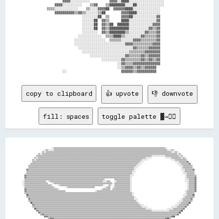
                    ▓▓▓▓░░░░░░░░░░          ▓▓▓▓░░████░░░░░░░░░░░░░░░░░░                

                ▓▓▓▓░░░░░░░░░░    ▒▒▓▓    ▒▒████████░░░░██░░░░░░░░░░░░░░                

            ▒▒▒▒░░░░░░░░░░░░    ▒▒░░░░▓▓▓▓██  ▓▓▓▓▓▓████░░░░░░░░░░░░░░                  

                ▓▓▓▓▓▓▓▓▓▓▒▒▓▓▒▒░░░░░░▒▒██        ▓▓▓▓████░░░░░░░░░░░░                  

                              ░░░░░░░░██  ▒▒      ▓▓▓▓██░░░░░░░░░░░░▓▓                  

                              ░░░░░░██  ▓▓▒▒      ████░░░░░░░░░░░░░░▓▓                  

                              ░░░░░░██  ▓▓▒▒██  ██████░░░░░░░░░░░░▓▓▓▓                  

                              ░░░░░░██  ▓▓▒▒██████████░░░░░░░░░░▓▓▒▒▓▓                  

                              ░░░░░░░░  ▓▓▒▒████████▒▒░░░░░░░░▓▓▒▒▒▒▓▓                  

                            ░░░░░░░░░░░░  ▒▒▒▒████▒▒░░░░░░░░▓▓▒▒▒▒▒▒▓▓                  

                          ░░░░░░░░░░░░░░░░  ▒▒▒▒▒▒░░░░░░▓▓▓▓▒▒▒▒▒▒▒▒▓▓                  

                          ░░░░░░░░░░░░░░░░░░░░░░░░░░▓▓▓▓▒▒▒▒▒▒▒▒▒▒▓▓▓▓                  

                            ░░░░░░░░░░░░░░░░░░░░░░░░░░░░▓▓▒▒▒▒▒▒▓▓▓▓▓▓                  

                              ░░░░░░░░░░░░░░░░░░░░░░░░▒▒▒▒▒▒▒▒▓▓▓▓▓▓▓▓                  

                                  ░░░░░░░░░░░░░░░░░░▓▓▒▒▒▒▒▒▓▓▒▒▓▓▓▓▓▓                  

                                        ░░░░░░░░░░▓▓▒▒▒▒▒▒▒▒▓▓▒▒▓▓▒▒▓▓                  

                                                ░░▓▓▒▒▒▒▓▓▓▓▓▓▓▓▓▓▓▓▓▓                  

                                                ░░▒▒▓▓▓▓▒▒▓▓▒▒▓▓▓▓▓▓                    

copy to clipboard
👍 upvote
👎 downvote
fill: spaces
toggle palette ▓→✊🏽
                              ░░▒▒▒▒▒▒▒▒▒▒▒▒▒▒▒▒▒▒▒▒▒▒▒▒▒▒▒▒▒▒▒▒▒▒▒▒▒▒▒▒▒▒▒▒▒▒▒▒▒▒▒▒▒▒▒▒▒▒▒▒▒▒▒▒▒▒▒▒▒▒▒▒▒▒▒▒▒▒▒▒▒▒▒▒▒▒▒▒▒▒▒▒▒▒▒▒▒▒▒▒▒▒▒▒▒▒▒▒▒▒▒▒▒▒░░                              

                      ░░▒▒░░░░░░▒▒▒▒▒▒▒▒▒▒▒▒▒▒▒▒▒▒▒▒▒▒▒▒▒▒▒▒▒▒▒▒▒▒▒▒▒▒▒▒▒▒▒▒▒▒▒▒▒▒▒▒▒▒▒▒▒▒▒▒▒▒▒▒▒▒▒▒▒▒▒▒▒▒▒▒▒▒▒▒▒▒▒▒▒▒▒▒▒▒▒▒▒▒▒▒▒▒▒▒▒▒▒▒▒▒▒▒▒▒▒▒▒▒▒▒░░░░▒▒░░                      

                    ▒▒░░▒▒▒▒▒▒▒▒▒▒▒▒▒▒▒▒▒▒▒▒▒▒▒▒▒▒▒▒▒▒▒▒▒▒▒▒▒▒▒▒▒▒▒▒▒▒▒▒▒▒▒▒▒▒▒▒▒▒▒▒▒▒▒▒▒▒▒▒▒▒▒▒▒▒▒▒▒▒▒▒▒▒▒▒▒▒▒▒▒▒▒▒▒▒▒▒▒▒▒▒▒▒▒▒▒▒▒▒▒▒▒▒▒▒▒▒▒▒▒▒▒▒▒▒▒▒▒▒░░░░▒▒░░                  

                ▒▒░░▒▒▒▒▒▒▒▒▒▒▒▒▒▒▒▒▒▒▒▒▒▒▒▒▒▒▒▒▒▒▒▒▒▒▒▒▒▒▒▒▒▒▒▒▒▒▒▒▒▒▒▒▒▒▒▒▒▒▒▒▒▒▒▒▒▒▒▒▒▒▒▒▒▒▒▒▒▒▒▒▒▒▒▒▒▒▒▒▒▒▒▒▒▒▒▒▒▒▒▒▒▒▒▒▒▒▒▒▒▒▒▒▒▒▒▒▒▒▒▒▒▒▒▒▒▒▒▒▒▒▒▒▒▒▒▒▒▒░░▒▒                

              ▒▒▒▒▒▒▒▒▒▒▒▒▒▒▒▒▒▒▒▒▒▒▒▒▒▒▒▒▒▒▒▒▒▒▒▒▒▒▒▒▒▒▒▒▒▒▒▒▒▒▒▒▒▒▒▒▒▒▒▒▒▒▒▒▒▒▒▒▒▒▒▒▒▒▒▒▒▒▒▒▒▒▒▒▒▒▒▒▒▒▒▒▒▒▒▒▒▒▒▒▒▒▒▒▒▒▒▒▒▒▒▒▒▒▒▒▒▒░░░░░░░░░░░░░░▒▒▒▒▒▒▒▒▒▒▒▒▒▒░░▒▒              

            ▒▒░░▒▒▒▒▒▒▒▒▒▒▒▒▒▒▒▒▒▒▒▒▒▒▒▒▒▒▒▒▒▒▒▒▒▒▒▒▒▒▒▒▒▒▒▒▒▒▒▒▒▒▒▒▒▒▒▒▒▒▒▒▒▒▒▒▒▒▒▒▒▒▒▒▒▒▒▒▒▒▒▒▒▒▒▒▒▒▒▒▒▒▒▒▒▒▒▒▒▒▒▒▒▒▒▒▒▒▒▒▒▒░░░░░░              ░░░░░░▒▒▒▒▒▒▒▒▒▒░░▒▒░░          

          ▒▒░░▒▒▒▒▒▒▒▒▒▒▒▒▒▒▒▒▒▒▒▒▒▒▒▒▒▒▒▒▒▒▒▒▒▒▒▒▒▒▒▒▒▒▒▒▒▒▒▒▒▒▒▒▒▒▒▒▒▒▒▒▒▒▒▒▒▒▒▒▒▒▒▒▒▒▒▒▒▒▒▒▒▒▒▒▒▒▒▒▒▒▒▒▒▒▒▒▒▒▒▒▒▒▒▒▒▒▒▒░░░░░░                        ░░░░▒▒▒▒▒▒▒▒▒▒▒▒          

          ▒▒▒▒▒▒▒▒▒▒▒▒▒▒▒▒▒▒▒▒▒▒▒▒▒▒▒▒▒▒▒▒▒▒▒▒▒▒▒▒▒▒▒▒▒▒▒▒▒▒▒▒▒▒▒▒▒▒▒▒▒▒▒▒▒▒▒▒▒▒▒▒▒▒▒▒▒▒▒▒▒▒▒▒▒▒▒▒▒▒▒▒▒▒▒▒▒▒▒▒▒▒▒▒▒▒▒▒▒▒░░░░                                ░░░░▒▒▒▒▒▒▒▒▓▓        

        ▒▒▒▒▒▒▒▒▒▒▒▒▒▒▒▒▒▒▒▒▒▒▒▒▒▒▒▒▒▒▒▒▒▒▒▒▒▒▒▒▒▒▒▒▒▒▒▒▒▒▒▒▒▒▒▒▒▒▒▒▒▒▒▒▒▒▒▒▒▒▒▒▒▒▒▒▒▒▒▒▒▒▒▒▒▒▒▒▒▒▒▒▒▒▒▒▒▒▒▒▒▒▒▒▒▒▒▒▒▒░░░░                                    ░░░░▒▒▒▒▒▒▒▒▓▓      

      ▒▒▒▒▒▒▒▒▒▒▒▒▒▒▒▒▒▒▒▒▒▒▒▒▒▒▒▒▒▒▒▒▒▒▒▒▒▒▒▒▒▒▒▒▒▒▒▒▒▒▒▒▒▒▒▒▒▒▒▒▒▒▒▒▒▒▒▒▒▒▒▒▒▒▒▒▒▒▒▒▒▒▒▒▒▒▒▒▒▒▒▒▒▒▒▒▒▒▒▒▒▒▒▒▒▒▒▒▒▒░░░░                                        ░░░░▒▒▒▒▒▒▒▒▒▒    

      ▒▒▒▒▒▒▒▒▒▒▒▒▒▒▒▒▒▒▒▒▒▒▒▒▒▒▒▒▒▒▒▒▒▒▒▒▒▒▒▒▒▒▒▒▒▒▒▒▒▒▒▒▒▒▒▒▒▒▒▒▒▒▒▒▒▒▒▒▒▒▒▒▒▒▒▒▒▒▒▒▒▒▒▒▒▒▒▒▒▒▒▒▒▒▒▒▒▒▒▒▒▒▒▒▒▒▒▒░░░░                                            ░░▒▒▒▒▒▒▒▒▒▒    

    ▓▓▒▒▒▒▒▒▒▒▒▒▒▒▒▒▒▒▒▒▒▒▒▒▒▒▒▒▒▒▒▒▒▒▒▒▒▒▒▒▒▒▒▒▒▒▒▒▒▒▒▒▒▒▒▒▒▒▒▒▒▒▒▒▒▒▒▒▒▒▒▒▒▒▒▒▒▒▒▒▒▒▒▒▒▒▒▒▒▒▒▒▒▒▒▒▒▒▒▒▒▒▒▒▒▒▒▒▒▒░░                                              ░░░░▒▒▒▒▒▒▒▒▓▓  

    ▒▒▒▒▒▒▒▒▒▒▒▒▒▒▒▒▒▒▒▒▒▒▒▒▒▒▒▒▒▒▒▒▒▒▒▒▒▒▒▒▒▒▒▒▒▒▒▒▒▒▒▒▒▒▒▒▒▒▒▒▒▒▒▒▒▒▒▒▒▒▒▒▒▒▒▒▒▒▒▒▒▒▒▒▒▒▒▒▒▒▒▒▒▒▒▒▒▒▒▒▒▒▒▒▒▒▒▒░░░░                                                ░░▒▒▒▒▒▒▒▒▒▒  

  ░░▒▒▒▒▒▒▒▒▒▒▒▒▒▒▒▒▒▒▒▒▒▒▒▒▒▒▒▒▒▒▒▒▒▒▒▒▒▒▒▒▒▒▒▒▒▒▒▒▒▒▒▒▒▒▒▒▒▒▒▒▒▒▒▒▒▒▒▒▒▒▒▒▒▒▒▒▒▒▒▒▒▒▒▒▒▒▒▒▒▒▒▒▒▒▒▒▒▒▒▒▒▒▒▒▒▒▒▒░░                                                  ░░░░▒▒▒▒▒▒▒▒  

  ▓▓▒▒▒▒▒▒▒▒▒▒▒▒▒▒▒▒▒▒▒▒▒▒▒▒▒▒▒▒▒▒▒▒▒▒▒▒▒▒▒▒▒▒▒▒▒▒▒▒▒▒▒▒▒▒▒▒▒▒▒▒▒▒▒▒▒▒▒▒▒▒▒▒▒▒▒▒▒▒▒▒▒▒▒▒▒▒▒▒▒▒▒▒▒▒▒▒▒▒▒▒▒▒▒▒▒▒░░░░                                                    ░░▒▒▒▒▒▒▒▒▒▒

  ▓▓▒▒▒▒▒▒▒▒▒▒▒▒▒▒▒▒▒▒▒▒▒▒▒▒▒▒▒▒▒▒▒▒▒▒▒▒▒▒▒▒▒▒▒▒▒▒▒▒▒▒▒▒▒▒▒▒▒▒▒▒▒▒▒▒▒▒▒▒▒▒▒▒▒▒▒▒▒▒▒▒▒▒▒▒▒▒▒▒▒▒▒▒▒▒▒▒▒▒▒▒▒▒▒▒▒▒░░                                                      ░░▒▒▒▒▒▒▒▒▓▓

  ▒▒▒▒▒▒▒▒▒▒▒▒▒▒▒▒▒▒▒▒▒▒▒▒▒▒▒▒▒▒▒▒▒▒▒▒▒▒▒▒▒▒▒▒▒▒▒▒▒▒▒▒▒▒▒▒▒▒▒▒▒▒▒▒▒▒▒▒▒▒▒▒▒▒▒▒▒▒▒▒▒▒          ▒▒▒▒▒▒▒▒▒▒▒▒▒▒▒▒░░                                                      ░░░░▒▒▒▒▒▒▓▓

░░▒▒▒▒▒▒▒▒▒▒▒▒▒▒▒▒▒▒▒▒▒▒  ░░▒▒▒▒▒▒▒▒▒▒▒▒▒▒▒▒▒▒▒▒▒▒▒▒▒▒▒▒▒▒▒▒▒▒▒▒▒▒▒▒▒▒▒▒▒▒▒▒▒▒▒▒▒▒░░░░▒▒▒▒    ░░▒▒▒▒▒▒▒▒▒▒▒▒▒▒░░                                                      ░░░░▒▒▒▒▒▒▓▓

░░▒▒▒▒▒▒▒▒▒▒▒▒▒▒▒▒▒▒▒▒▒▒▒▒    ░░▒▒▒▒▒▒▒▒▒▒▒▒▒▒▒▒▒▒▒▒▒▒▒▒▒▒▒▒▒▒▒▒▒▒▒▒▒▒▒▒▒▒▒▒▒▒▒▒▒▒▒▒▒▒▒▒▒▒▒▒  ▒▒▒▒▒▒▒▒▒▒▒▒▒▒▒▒░░                                                        ░░▒▒▒▒▒▒▓▓

░░▒▒▒▒▒▒▒▒▒▒▒▒▒▒▒▒▒▒▒▒▒▒▒▒▒▒▒▒      ░░▒▒▒▒▒▒▒▒▒▒▒▒▒▒▒▒▒▒▒▒▒▒▒▒▒▒▒▒▒▒▒▒▒▒▒▒▒▒▒▒▒▒▒▒░░    ▒▒░░  ▒▒▒▒▒▒▒▒▒▒▒▒▒▒▒▒░░                                                        ░░▒▒▒▒▒▒▓▓

  ▒▒▒▒▒▒▒▒▒▒▒▒▒▒▒▒▒▒▒▒▒▒▒▒▒▒▒▒▒▒░░          ░░▒▒▒▒▒▒▒▒▒▒▒▒▒▒▒▒▒▒▒▒▒▒▒▒▒▒▒▒          ░░▒▒▒▒  ░░▒▒▒▒▒▒▒▒▒▒▒▒▒▒▒▒░░                                                        ░░▒▒▒▒▒▒▓▓

  ▓▓▒▒▒▒▒▒▒▒▒▒▒▒▒▒▒▒▒▒▒▒▒▒▒▒▒▒▒▒▒▒▒▒░░                                          ░░▒▒▒▒▒▒▒▒  ▒▒▒▒▒▒▒▒▒▒▒▒▒▒▒▒▒▒░░                                                        ░░▒▒▒▒▒▒▓▓

  ▓▓▒▒▒▒▒▒▒▒▒▒▒▒▒▒▒▒▒▒▒▒▒▒▒▒▒▒▒▒▒▒▒▒▒▒▒▒▒▒▒▒                              ░░▒▒▒▒▒▒▒▒▒▒▒▒▒▒▒▒▒▒▒▒▒▒▒▒▒▒▒▒▒▒▒▒▒▒░░                                                      ░░▒▒▒▒▒▒▒▒▓▓

  ▒▒▒▒▒▒▒▒▒▒▒▒▒▒▒▒▒▒▒▒▒▒▒▒▒▒▒▒▒▒▒▒▒▒▒▒▒▒▒▒▒▒▒▒▒▒▒▒▒▒▒▒▒▒▒▒▒▒▒▒▒▒▒▒▒▒▒▒▒▒▒▒▒▒▒▒▒▒▒▒▒▒▒▒▒▒▒▒▒▒▒▒▒▒▒▒▒▒▒▒▒▒▒▒▒▒▒▒▒▒░░                                                    ░░▒▒▒▒▒▒▒▒  

    ██▒▒▒▒▒▒▒▒▒▒▒▒▒▒▒▒▒▒▒▒▒▒▒▒▒▒▒▒▒▒▒▒▒▒▒▒▒▒▒▒▒▒▒▒▒▒▒▒▒▒▒▒▒▒▒▒▒▒▒▒▒▒▒▒▒▒▒▒▒▒▒▒▒▒▒▒▒▒▒▒▒▒▒▒▒▒▒▒▒▒▒▒▒▒▒▒▒▒▒▒▒▒▒▒▒▒░░                                                  ░░░░▒▒▒▒▒▒██  

    ▒▒▒▒▒▒▒▒▒▒▒▒▒▒▒▒▒▒▒▒▒▒▒▒▒▒▒▒▒▒▒▒▒▒▒▒▒▒▒▒▒▒▒▒▒▒▒▒▒▒▒▒▒▒▒▒▒▒▒▒▒▒▒▒▒▒▒▒▒▒▒▒▒▒▒▒▒▒▒▒▒▒▒▒▒▒▒▒▒▒▒▒▒▒▒▒▒▒▒▒▒▒▒▒▒▒▒▒▒▒░░                                                ░░▒▒▒▒▒▒▒▒▒▒  

      ▓▓▒▒▒▒▒▒▒▒▒▒▒▒▒▒▒▒▒▒▒▒▒▒▒▒▒▒▒▒▒▒▒▒▒▒▒▒▒▒▒▒▒▒▒▒▒▒▒▒▒▒▒▒▒▒▒▒▒▒▒▒▒▒▒▒▒▒▒▒▒▒▒▒▒▒▒▒▒▒▒▒▒▒▒▒▒▒▒▒▒▒▒▒▒▒▒▒▒▒▒▒▒▒▒▒▒▒░░░░                                            ░░▒▒▒▒▒▒▒▒▓▓    

      ▒▒▒▒▒▒▒▒▒▒▒▒▒▒▒▒▒▒▒▒▒▒▒▒▒▒▒▒▒▒▒▒▒▒▒▒▒▒▒▒▒▒▒▒▒▒▒▒▒▒▒▒▒▒▒▒▒▒▒▒▒▒▒▒▒▒▒▒▒▒▒▒▒▒▒▒▒▒▒▒▒▒▒▒▒▒▒▒▒▒▒▒▒▒▒▒▒▒▒▒▒▒▒▒▒▒▒▒▒▒░░                                          ░░░░▒▒▒▒▒▒▒▒▒▒    

        ██▒▒▒▒▒▒▒▒▒▒▒▒▒▒▒▒▒▒▒▒▒▒▒▒▒▒▒▒▒▒▒▒▒▒▒▒▒▒▒▒▒▒▒▒▒▒▒▒▒▒▒▒▒▒▒▒▒▒▒▒▒▒▒▒▒▒▒▒▒▒▒▒▒▒▒▒▒▒▒▒▒▒▒▒▒▒▒▒▒▒▒▒▒▒▒▒▒▒▒▒▒▒▒▒▒▒▒▒░░                                      ░░░░▒▒▒▒▒▒▒▒██      

          ▓▓▒▒▒▒▒▒▒▒▒▒▒▒▒▒▒▒▒▒▒▒▒▒▒▒▒▒▒▒▒▒▒▒▒▒▒▒▒▒▒▒▒▒▒▒▒▒▒▒▒▒▒▒▒▒▒▒▒▒▒▒▒▒▒▒▒▒▒▒▒▒▒▒▒▒▒▒▒▒▒▒▒▒▒▒▒▒▒▒▒▒▒▒▒▒▒▒▒▒▒▒▒▒▒▒▒▒▒▒░░░░                                ░░░░▒▒▒▒▒▒▒▒▓▓        

          ▒▒▒▒▒▒▒▒▒▒▒▒▒▒▒▒▒▒▒▒▒▒▒▒▒▒▒▒▒▒▒▒▒▒▒▒▒▒▒▒▒▒▒▒▒▒▒▒▒▒▒▒▒▒▒▒▒▒▒▒▒▒▒▒▒▒▒▒▒▒▒▒▒▒▒▒▒▒▒▒▒▒▒▒▒▒▒▒▒▒▒▒▒▒▒▒▒▒▒▒▒▒▒▒▒▒▒▒▒▒▒▒░░░░░░                        ░░░░░░▒▒▒▒▒▒▒▒▓▓          

            ██▒▒▒▒▒▒▒▒▒▒▒▒▒▒▒▒▒▒▒▒▒▒▒▒▒▒▒▒▒▒▒▒▒▒▒▒▒▒▒▒▒▒▒▒▒▒▒▒▒▒▒▒▒▒▒▒▒▒▒▒▒▒▒▒▒▒▒▒▒▒▒▒▒▒▒▒▒▒▒▒▒▒▒▒▒▒▒▒▒▒▒▒▒▒▒▒▒▒▒▒▒▒▒▒▒▒▒▒▒▒▒▒░░░░░░                ░░░░░░▒▒▒▒▒▒▒▒▒▒▓▓            

              ▓▓▒▒▒▒▒▒▒▒▒▒▒▒▒▒▒▒▒▒▒▒▒▒▒▒▒▒▒▒▒▒▒▒▒▒▒▒▒▒▒▒▒▒▒▒▒▒▒▒▒▒▒▒▒▒▒▒▒▒▒▒▒▒▒▒▒▒▒▒▒▒▒▒▒▒▒▒▒▒▒▒▒▒▒▒▒▒▒▒▒▒▒▒▒▒▒▒▒▒▒▒▒▒▒▒▒▒▒▒▒▒▒▒▒▒▒▒░░░░░░░░░░░░░░░░░░▒▒▒▒▒▒▒▒▒▒▒▒██              

                ▓▓▒▒▒▒▒▒▒▒▒▒▒▒▒▒▒▒▒▒▒▒▒▒▒▒▒▒▒▒▒▒▒▒▒▒▒▒▒▒▒▒▒▒▒▒▒▒▒▒▒▒▒▒▒▒▒▒▒▒▒▒▒▒▒▒▒▒▒▒▒▒▒▒▒▒▒▒▒▒▒▒▒▒▒▒▒▒▒▒▒▒▒▒▒▒▒▒▒▒▒▒▒▒▒▒▒▒▒▒▒▒▒▒▒▒▒▒▒▒▒▒▒▒▒▒▒▒▒▒▒▒▒▒▒▒▒▒▒▒▒▒▒▒██                

                  ▒▒▓▓▒▒▒▒▒▒▒▒▒▒▒▒▒▒▒▒▒▒▒▒▒▒▒▒▒▒▒▒▒▒▒▒▒▒▒▒▒▒▒▒▒▒▒▒▒▒▒▒▒▒▒▒▒▒▒▒▒▒▒▒▒▒▒▒▒▒▒▒▒▒▒▒▒▒▒▒▒▒▒▒▒▒▒▒▒▒▒▒▒▒▒▒▒▒▒▒▒▒▒▒▒▒▒▒▒▒▒▒▒▒▒▒▒▒▒▒▒▒▒▒▒▒▒▒▒▒▒▒▒▒▒▒▒▒▒▒▓▓                  

                      ▓▓▓▓▒▒▒▒▒▒▒▒▒▒▒▒▒▒▒▒▒▒▒▒▒▒▒▒▒▒▒▒▒▒▒▒▒▒▒▒▒▒▒▒▒▒▒▒▒▒▒▒▒▒▒▒▒▒▒▒▒▒▒▒▒▒▒▒▒▒▒▒▒▒▒▒▒▒▒▒▒▒▒▒▒▒▒▒▒▒▒▒▒▒▒▒▒▒▒▒▒▒▒▒▒▒▒▒▒▒▒▒▒▒▒▒▒▒▒▒▒▒▒▒▒▒▒▒▒▒▓▓██                      
