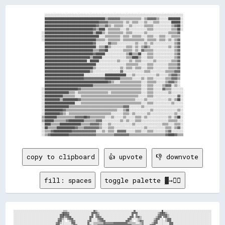
  ░░░░░░░░░░░░░░░░░░░░░░░░░░░░░░░░░░░░░░░░░░░░░░░░░░░░░░░░░░░░░░░░░░░░░░░░░░░░░░░░░░░░░░░░░░░░

  ████████████████████████████████████████▒▒▓▓▓▓▓▓▓▓▒▒▒▒▒▒▒▒▒▒▒▒▒▒░░▒▒▓▓▓▓▓▓▒▒░░░░░░████████░░

  ████████████████████████████████████▓▓▓▓▓▓▒▒▒▒▒▒▒▒▒▒░░▒▒░░▒▒▒▒░░░░▒▒░░░░▒▒▒▒░░░░░░░░██████░░

  ██████████████████████████████████▓▓▒▒▒▒▓▓▒▒░░▒▒▒▒▒▒░░░░▒▒░░░░░░░░▒▒▒▒▒▒░░░░░░░░░░░░▒▒▓▓██░░

  ████████████████████████████████▓▓▒▒████░░▒▒▒▒▒▒▒▒░░░░▒▒░░░░░░░░░░░░▒▒▒▒░░░░░░░░░░░░▒▒▒▒██░░

░░████████████████████████████████▒▒████▒▒░░▒▒▒▒▒▒▒▒▒▒░░▒▒▒▒░░░░░░░░▒▒░░░░░░░░░░░░░░▒▒▒▒▒▒▓▓  

░░████████████████████████████████████░░░░▒▒▒▒▒▒▒▒▒▒░░▒▒▒▒░░▒▒▒▒▒▒░░░░▒▒▒▒░░░░▒▒▒▒░░░░▒▒▒▒▒▒  

░░██████████████████████████████████▒▒▒▒▒▒░░▒▒▒▒▒▒▒▒░░▒▒▒▒▒▒▒▒▒▒▒▒▒▒░░▒▒▒▒▒▒░░▒▒▒▒░░▒▒░░▒▒▓▓  

  ████████████████████████████████▓▓░░░░░░░░▓▓▒▒▒▒░░░░░░░░░░░░▒▒░░░░▒▒░░▒▒░░░░░░░░░░░░░░▒▒▓▓  

  ██████████████████████████████████░░▒▒▒▒██▒▒░░░░░░░░░░▒▒▒▒░░▒▒░░▒▒▓▓▒▒░░░░░░░░░░░░▒▒░░▒▒▓▓  

  ████████████████████████████████▒▒▒▒▓▓▓▓██░░░░░░░░░░▒▒▒▒▒▒░░▒▒░░▓▓▒▒▒▒▒▒░░░░░░░░░░░░░░▒▒▓▓  

  ████████████████████████████████▓▓██████░░░░░░░░░░░░░░▒▒██▒▒▒▒██░░░░▒▒▒▒░░░░░░░░░░░░░░▒▒▓▓  

  ██████████████████████████████▒▒██████░░░░░░░░░░░░░░░░▒▒▒▒████▒▒░░░░▒▒▒▒░░░░░░░░░░░░░░▒▒▓▓  

  ████████████████████████████░░██████░░░░░░░░░░░░▒▒░░░░░░▒▒░░▒▒▒▒░░░░░░░░▒▒░░░░░░░░░░▒▒▒▒▓▓  

  ██████████████████████████████████░░░░░░░░░░░░░░░░░░░░▒▒▒▒▒▒▒▒░░░░░░▒▒▒▒░░░░░░░░░░▒▒▒▒▒▒▓▓  

  ████████████████████████████████▒▒░░░░░░░░░░░░░░░░▒▒░░▒▒▒▒░░▒▒▒▒░░░░▒▒▒▒░░░░░░░░░░▒▒▒▒▒▒▓▓  

  ██████████████████████████████▒▒░░░░░░░░░░░░░░░░░░▓▓░░░░░░░░░░░░░░▒▒▒▒░░░░░░░░░░▒▒▒▒▒▒▓▓▓▓  

  ██████████████████████████░░░░░░░░░░░░░░██████████████░░░░▒▒░░░░░░░░░░░░░░▒▒░░░░░░▒▒▓▓▓▓▒▒  

  ██████████████████████████▓▓▓▓▓▓▓▓▓▓▓▓▓▓██████████▒▒▒▒▒▒▒▒░░░░░░▒▒░░▒▒▒▒░░░░░░░░▒▒▒▒▓▓▓▓▒▒  

  ██████████████████████████████████████████▓▓▒▒░░░░▒▒▒▒▒▒▒▒▒▒▒▒▒▒░░░░▒▒▒▒▒▒░░░░░░▒▒▓▓▓▓▒▒░░  

  ████████████████████████████████▒▒▒▒▒▒▒▒▒▒▒▒▒▒▒▒▒▒▒▒▒▒▒▒▒▒▒▒▒▒▒▒░░░░▒▒▒▒░░░░░░▒▒▓▓▓▓░░▒▒░░  

░░██████████████████████▓▓▒▒▒▒▒▒▒▒▒▒▒▒▒▒▒▒▒▒▒▒▒▒▒▒▒▒▒▒▒▒▒▒▒▒▒▒▒▒▒▒░░░░▒▒▒▒░░░░░░▓▓▒▒▒▒░░░░░░░░

░░████████████████▒▒▒▒░░▒▒▒▒▒▒▒▒▒▒▒▒▒▒▒▒▒▒▒▒░░▒▒▒▒▒▒▒▒▒▒▒▒▒▒▒▒▒▒▒▒░░░░▒▒▒▒░░░░░░░░░░▒▒░░░░░░░░

░░████████████▒▒▒▒▒▒▒▒░░░░▒▒▒▒▒▒▒▒▒▒▒▒▒▒▒▒▒▒▒▒▒▒▒▒▒▒▒▒▒▒▒▒▒▒▒▒▒▒░░░░░░▒▒▒▒░░░░░░░░░░░░░░░░▓▓░░

░░██████████▒▒██████████▓▓▒▒▒▒▒▒▒▒▒▒▒▒▒▒▒▒▒▒▒▒▒▒▒▒▒▒▒▒▒▒▒▒▒▒▒▒░░░░░░▒▒░░░░░░░░░░░░░░▒▒░░▒▒██░░

░░████████████████████░░░░▒▒▒▒▒▒▒▒▒▒▒▒▒▒▒▒▒▒▒▒▒▒▒▒▒▒▒▒▒▒▒▒▒▒▒▒▒▒▒▒░░░░▒▒▒▒░░░░░░░░░░░░▒▒░░░░░░

░░████████████████▒▒▒▒▒▒▒▒▒▒▒▒▒▒▒▒▒▒▒▒▒▒▒▒▒▒▒▒▒▒▒▒▒▒▒▒▓▓▓▓░░░░░░░░▒▒░░░░░░░░░░░░░░░░░░░░░░░░░░

░░████████████▓▓▒▒▒▒▒▒▒▒▒▒▒▒▒▒▒▒▒▒▒▒▒▒▒▒▒▒▒▒▒▒▒▒▒▒░░░░▒▒▓▓░░░░░░░░░░░░░░▒▒░░░░░░░░░░░░░░░░▒▒░░

░░██████████▓▓▒▒░░▒▒▒▒▒▒▒▒▒▒▒▒▒▒▒▒▒▒▒▒▒▒▒▒▒▒▒▒░░░░░░░░▒▒▒▒░░▒▒░░░░░░░░▒▒░░░░░░░░░░░░░░░░▒▒░░░░

▒▒████████▒▒▒▒▒▒▒▒▒▒▒▒▓▓▓▓▓▓██▓▓▒▒▒▒▒▒▒▒▒▒░░░░▒▒░░░░░░▒▒░░░░░░▒▒▒▒░░▒▒░░░░░░░░░░░░░░▒▒░░▒▒██░░

▒▒██████▒▒▒▒▒▒▒▒▓▓██████████▒▒▒▒▒▒▒▒▓▓▓▓░░░░░░░░░░░░▒▒░░▒▒░░░░▒▒▒▒░░░░░░░░░░░░░░░░░░▒▒▒▒▒▒░░░░

░░████▒▒▒▒▒▒██████████████▒▒▒▒▒▒▓▓▓▓▓▓▒▒░░░░▒▒░░░░░░░░░░░░░░▒▒░░░░░░░░░░░░░░░░░░▒▒▒▒░░░░▒▒▒▒░░

░░██▒▒▒▒▒▒████████████▓▓▒▒▒▒▓▓▓▓▓▓▓▓▓▓▒▒░░░░▒▒▒▒░░░░░░░░░░░░░░░░░░░░▒▒░░░░░░░░░░░░▒▒▒▒░░▒▒▓▓░░

░░▒▒▒▒▓▓████████████▓▓▓▓▓▓▓▓▓▓▓▓▓▓▓▓░░░░▒▒░░▒▒▒▒░░▓▓▓▓▓▓░░░░░░▒▒▒▒░░░░▒▒▒▒░░░░░░░░▒▒▓▓░░░░░░░░

copy to clipboard
👍 upvote
👎 downvote
fill: spaces
toggle palette ▓→✊🏽
░░░░░░░░░░░░░░░░░░░░░░░░░░░░░░░░░░░░░░░░░░░░░░░░░░▒▒▒▒░░░░░░░░░░░░░░░░░░░░░░░░░░██▒▒░░░░░░░░░░░░░░░░░░░░░░░░░░░░░░░░░░░░██░░░░░░░░░░░░░░░░░░░░░░░░░░██░░░░░░░░░░░░░░░░░░░░░░░░░░░░░░░░░░░░░░░░░░░░░░░░
░░░░░░░░░░░░░░░░░░░░░░░░░░░░░░░░░░░░░░░░░░░░░░░░▓▓████▓▓░░░░░░░░░░░░░░░░░░░░░░██████▒▒░░░░░░░░░░░░░░░░░░░░░░░░░░░░░░░░██████░░░░░░░░░░░░░░░░░░░░▒▒██████▒▒░░░░░░░░░░░░░░░░░░░░░░░░░░░░░░░░░░░░░░░░░░░░
░░░░░░░░░░░░░░░░░░░░░░░░░░░░░░░░░░░░░░░░░░░░░░██████████░░░░░░░░░░░░░░░░░░░░░░██░░▓▓▓▓░░░░░░░░░░░░░░░░░░░░░░░░░░░░░░░░██  ▓▓░░░░░░░░░░░░░░░░░░░░▓▓██▓▓████▒▒░░░░░░░░░░░░░░░░░░░░░░░░░░░░░░░░░░░░░░░░░░
░░░░░░░░░░░░░░░░░░░░░░░░░░░░░░░░░░░░░░░░░░░░░░████▒▒▓▓████░░░░░░░░░░░░░░░░░░████  ▓▓██▓▓░░░░░░░░░░░░░░░░░░░░░░░░░░░░████░░▓▓██▒▒░░░░░░░░░░░░░░▒▒████  ▓▓██▒▒░░░░░░░░░░░░░░░░░░░░░░░░░░░░░░░░░░░░░░░░░░
░░░░░░░░░░░░░░░░░░░░░░░░░░░░░░░░░░░░░░░░░░░░▓▓██▒▒░░░░▓▓████░░░░░░░░░░░░░░░░██░░░░░░▓▓████░░░░░░░░░░░░░░░░░░░░░░░░████░░░░░░▒▒▒▒░░░░░░░░░░░░▒▒████░░░░  ▒▒████░░░░░░░░░░░░░░░░░░░░░░░░░░░░░░░░░░░░░░░░
░░░░░░░░░░░░░░░░░░░░░░░░░░░░░░░░░░░░░░░░░░░░████░░░░  ░░▒▒██▓▓░░░░░░░░░░░░▓▓██░░░░░░▒▒▓▓████░░░░░░░░░░░░░░░░░░░░████▒▒░░  ░░▒▒██▓▓░░░░░░░░░░▓▓██░░░░░░░░▒▒████░░░░░░░░░░░░░░░░░░░░░░░░░░░░░░░░░░░░░░░░
░░░░░░░░░░░░░░░░░░░░░░░░░░░░░░░░░░░░░░░░░░▓▓██▒▒░░░░░░░░░░████░░░░░░░░░░░░██░░░░▒▒▒▒▒▒▒▒▒▒██▓▓▓▓▓▓▓▓██████████████▒▒▒▒▒▒▒▒░░░░▒▒▓▓░░░░░░░░▒▒████░░░░░░░░░░░░████░░░░░░░░░░░░░░░░░░░░░░░░░░░░░░░░░░░░░░
░░░░░░░░░░░░░░░░░░░░░░░░░░░░░░░░░░░░░░░░░░████░░░░░░░░░░░░▒▒██▓▓░░░░░░░░░░██▒▒░░▒▒▒▒▓▓▓▓▓▓████████████████████████████▒▒▒▒▒▒▒▒▒▒▓▓░░░░░░▓▓████░░░░░░░░░░░░░░████░░░░░░░░░░░░░░░░░░░░░░░░░░░░░░░░░░░░░░
░░░░░░░░░░░░░░░░░░░░░░░░░░░░░░░░░░░░░░░░▒▒████░░░░░░░░░░░░░░  ████▓▓░░░░░░██▒▒▒▒████████████▒▒▒▒▒▒▒▒▒▒▒▒▒▒▒▒▓▓▒▒██████████▒▒▒▒▒▒▓▓░░░░▓▓████░░░░░░░░░░░░░░░░████░░░░░░░░░░░░░░░░░░░░░░░░░░░░░░░░░░░░░░
░░░░░░░░░░░░░░░░░░░░░░░░░░░░░░░░░░░░░░░░▒▒██▓▓░░░░░░░░░░░░░░░░▒▒████▓▓░░░░██████████▓▓▒▒▒▒▒▒▒▒▒▒▒▒▒▒▒▒▒▒▒▒▒▒▒▒▒▒▒▒▒▒▒▒████████████░░▒▒██▓▓▒▒░░░░░░░░░░░░░░░░████░░░░░░░░░░░░░░░░░░░░░░░░░░░░░░░░░░░░░░
░░░░░░░░░░░░░░░░░░░░░░░░░░░░░░░░░░░░░░░░▒▒████░░░░░░░░░░░░░░░░▒▒▒▒▓▓██▒▒░░██████▓▓▓▓▒▒▒▒▒▒▒▒▓▓▓▓▓▓▓▓▓▓▓▓▓▓▓▓▓▓▓▓▒▒▒▒▓▓▒▒▒▒▓▓██████▒▒████▒▒▒▒▒▒░░░░░░░░░░░░░░████▒▒░░░░░░░░░░░░░░░░░░░░░░░░░░░░░░░░░░░░
░░░░░░░░░░░░░░░░░░░░░░░░░░░░░░░░░░░░░░░░▒▒██▓▓░░░░░░░░░░░░░░▒▒▒▒▒▒▒▒▓▓██▓▓████▓▓▒▒▒▒▓▓▓▓▒▒▓▓▓▓▓▓▓▓▓▓▓▓▓▓▓▓▓▓▓▓▓▓▓▓▓▓▓▓▒▒▓▓▓▓▓▓████████▒▒▒▒▒▒▒▒▒▒░░░░░░░░░░░░██▓▓░░░░░░░░░░░░░░░░░░░░░░░░░░░░░░░░░░░░░░
░░░░░░░░░░░░░░░░░░░░░░░░░░░░░░░░░░░░░░░░░░▒▒▓▓▒▒░░░░░░░░▒▒▒▒▒▒▒▒▒▒▓▓██████▓▓▓▓▓▓▒▒▓▓▓▓▓▓▓▓▓▓▓▓▓▓▓▓▓▓▒▒▓▓▓▓▓▓▓▓▓▓▓▓▓▓▓▓▓▓▓▓▓▓▓▓▓▓▓▓████▓▓▒▒▒▒▒▒▒▒▒▒░░░░░░░░▓▓██░░░░░░░░░░░░░░░░░░░░░░░░░░░░░░░░░░░░░░░░
░░░░░░░░░░░░░░░░░░░░░░░░░░░░░░░░░░░░░░░░░░▒▒████░░░░░░▒▒▒▒▒▒▒▒▒▒▒▒▓▓████▓▓▓▓▓▓▓▓▓▓▓▓▓▓▒▒▓▓▓▓▓▓▓▓▓▓▓▓▓▓▓▓▓▓▓▓▓▓▓▓▓▓▓▓▓▓▓▓▓▓▒▒▒▒▓▓▓▓▓▓████▓▓▒▒▒▒▒▒▒▒▒▒░░░░░░██▓▓░░░░░░░░░░░░░░░░░░░░░░░░░░░░░░░░░░░░░░░░
░░░░░░░░░░░░░░░░░░░░░░░░░░░░░░░░░░░░░░░░░░░░░░██▒▒░░▒▒▒▒▒▒▒▒▒▒▓▓████▓▓▓▓▓▓▓▓▓▓▓▓▓▓▓▓▓▓▓▓▓▓▓▓▓▓▓▓▓▓▓▓▒▒▓▓▓▓▓▓▓▓▓▓▓▓▓▓▓▓▓▓▓▓▓▓▓▓▓▓▓▓██▓▓████▓▓▒▒▒▒▒▒▒▒▒▒▒▒▓▓██░░░░░░░░░░░░░░░░░░░░░░░░░░░░░░░░░░░░░░░░░░
░░░░░░░░░░░░░░░░░░░░░░░░░░░░░░░░░░░░░░░░░░░░░░▒▒████▒▒▒▒▒▒▒▒██████▓▓████████▓▓▓▓▓▓▓▓▓▓▓▓▓▓▓▓▓▓▓▓▓▓▓▓▓▓▓▓▓▓▓▓▓▓▓▓▓▓▓▓▓▓▓▓▓▓▓▓▓▓▓▓██████▓▓██████▒▒▒▒▒▒▓▓████░░░░░░░░░░░░░░░░░░░░░░░░░░░░░░░░░░░░░░░░░░░░
░░░░░░░░░░░░░░░░░░░░░░░░░░░░░░░░░░░░░░░░░░░░░░░░░░████▒▒████████▓▓████▓▓▓▓████▓▓▓▓▓▓▓▓▓▓▓▓▓▓▓▓▓▓▓▓▓▓▓▓▓▓▓▓▓▓▓▓▓▓▓▓▓▓▓▓▓▓▓▓▓▓▓▓████▒▒████▓▓██████▓▓▒▒██▓▓░░░░░░░░░░░░░░░░░░░░░░░░░░░░░░░░░░░░░░░░░░░░░░
░░░░░░░░░░░░░░░░░░░░░░░░░░░░░░░░░░░░░░░░░░░░░░░░░░░░████████████▓▓██▒▒▒▒▒▒▒▒████▓▓▓▓▓▓▓▓▓▓▓▓▓▓▓▓▓▓▓▓▓▓▓▓▓▓▓▓▓▓▓▓▓▓▓▓▓▓▓▓▓▓██████▒▒▒▒▒▒██▓▓██████████▓▓░░░░░░░░░░░░░░░░░░░░░░░░░░░░░░░░░░░░░░░░░░░░░░░░
░░░░░░░░░░░░░░░░░░░░░░░░░░░░░░░░░░░░░░▓▓▓▓▓▓▓▓████████████████▓▓████▒▒▒▒▒▒░░░░████▓▓▓▓▓▓▓▓▓▓▓▓▓▓▓▓▓▓▓▓▓▓▓▓▓▓▓▓▓▓▓▓▓▓▓▓▓▓████▒▒░░░░▒▒▒▒████▓▓████████████████████████░░░░░░░░░░░░░░░░░░░░░░░░░░░░░░░░░░
░░░░░░░░░░░░░░░░░░░░░░░░░░░░░░░░░░░░▓▓░░░░░░░░░░░░▒▒▒▒████████▓▓██▒▒▒▒░░░░░░░░░░████▓▓▓▓▓▓▓▓▓▓▓▓▓▓▓▓▓▓▓▓▓▓▓▓▓▓▓▓▓▓▓▓▓▓████▒▒░░░░░░░░▒▒▒▒██▓▓████████▒▒▒▒  ░░░░░░░░░░██░░░░░░░░░░░░░░░░░░░░░░░░░░░░░░░░
░░░░░░░░░░░░░░░░░░░░░░░░░░░░░░░░░░░░██░░░░░░░░░░░░▒▒▓▓████▓▓▓▓████▒▒▒▒░░░░░░░░░░░░████▓▓▓▓▓▓▓▓▓▓▓▓▓▓▓▓▓▓▓▓▓▓▓▓▓▓▓▓▓▓████▒▒░░░░░░░░░░▒▒▒▒████▓▓▓▓████▓▓▒▒▒▒░░░░░░░░░░██░░░░░░░░░░░░░░░░░░░░░░░░░░░░░░░░
░░░░░░░░░░░░░░░░░░░░░░░░░░░░░░░░░░░░██░░░░░░░░░░▒▒▒▒██████▓▓▓▓▓▓▒▒▒▒░░░░░░░░░░░░░░░░████████▓▓▓▓▓▓▓▓▓▓▓▓▓▓▓▓▓▓▓▓██████░░░░░░░░░░░░░░░░▒▒▒▒██▓▓██████▓▓▒▒▒▒░░░░░░░░░░██░░░░░░░░░░░░░░░░░░░░░░░░░░░░░░░░
░░░░░░░░░░░░░░░░░░░░░░░░░░░░░░░░░░░░██░░  ░░░░░░▒▒▒▒██████▓▓▓▓██▓▓▓▓░░░░░░░░░░░░░░  ░░▒▒▒▒██████▓▓▓▓▓▓▓▓▓▓▓▓██████▒▒░░░░░░░░░░░░░░░░░░██████▓▓▓▓████▓▓▒▒▒▒░░░░░░░░░░██░░░░░░░░░░░░░░░░░░░░░░░░░░░░░░░░
░░░░░░░░░░░░░░░░░░░░░░░░░░░░░░░░░░░░██▓▓░░░░░░░░▒▒▓▓████▓▓▓▓▓▓▓▓▓▓██▓▓▓▓▒▒░░░░░░░░░░▒▒▒▒▒▒▒▒▒▒████▓▓▓▓▓▓▓▓▓▓██▓▓▒▒▒▒░░░░░░░░░░░░░░▓▓▓▓██▓▓▓▓▓▓▓▓▓▓████▓▓▒▒░░░░░░░░████░░░░░░░░░░░░░░░░░░░░░░░░░░░░░░░░
░░░░░░░░░░░░░░░░░░░░░░░░░░░░░░░░░░░░░░██░░░░▒▒▒▒▒▒██████▓▓▓▓▓▓▓▓▓▓▓▓▓▓██████████░░▒▒▒▒▒▒▒▒▒▒██████▓▓▓▓▓▓▓▓██████▒▒▒▒▒▒▒▒░░▒▒████████▓▓▓▓▓▓▓▓▓▓▓▓▓▓██████▒▒▒▒░░░░░░██░░░░░░░░░░░░░░░░░░░░░░░░░░        
                                      ██▓▓░░▒▒▒▒▒▒██████▓▓▓▓▓▓▓▓▓▓▓▓▓▓▓▓▓▓▓▓▓▓██▓▓▓▓▓▓██▓▓▓▓██████▓▓▓▓▓▓▓▓██████▓▓██████▓▓██▓▓▓▓▓▓▓▓▓▓▓▓▓▓▓▓▓▓▓▓▓▓██████▒▒▒▒░░░░▓▓██                                  
                                      ░░██▒▒▒▒▒▒▒▒██████▓▓██▓▓██▓▓▓▓▓▓▓▓▓▓▓▓▓▓▓▓▓▓▓▓▓▓▓▓▓▓████████▓▓▓▓▓▓▓▓████████▓▓▓▓▓▓▓▓▓▓▓▓▓▓▓▓▓▓▓▓▓▓▓▓████▓▓▓▓██████▒▒▒▒▒▒▒▒██░░                                  
    ░░                                  ▒▒██▒▒▒▒▒▒██████▓▓▓▓▓▓████▓▓▓▓▓▓▓▓▓▓▓▓▓▓▓▓▓▓▓▓▓▓▓▓██████▓▓▓▓▓▓▓▓▓▓▓▓██████▓▓▓▓▓▓▓▓▓▓▓▓▓▓▓▓▓▓▓▓▓▓██████▓▓▓▓██████▒▒▒▒▓▓██▒▒                                    
  ▒▒▒▒▓▓▓▓▒▒▒▒▓▓▓▓▒▒▓▓▓▓▒▒▓▓▒▒▒▒▒▒▒▒▒▒▒▒▒▒████▒▒▒▒██████▓▓▓▓▓▓██████▓▓▓▓▓▓▓▓▓▓▓▓▓▓▓▓▓▓██████████▓▓▓▓▓▓▓▓▓▓▓▓████████▓▓▓▓▓▓▓▓▓▓▓▓▓▓▓▓▓▓██████▓▓▓▓▓▓██████▒▒██████▒▒▒▒▒▒▒▒▒▒▒▒▒▒▒▒▒▒░░░░░░▒▒▒▒▓▓▓▓▒▒▒▒▓▓
▒▒▒▒▒▒▒▒▒▒▒▒▒▒▒▒▒▒▒▒▒▒▒▒▒▒▒▒▒▒▒▒▒▒▒▒▒▒▒▒▒▒▒▒████████████▓▓▓▓▓▓▓▓██████▓▓████████████████████████▓▓▓▓▓▓▓▓▓▓▓▓██████████████████████▓▓██████▓▓▓▓▓▓▓▓██████████▓▓▒▒▒▒▒▒▒▒▒▒▒▒▒▒▒▒▒▒▒▒▒▒▒▒▒▒▒▒▒▒▒▒▒▒▒▒▒▒▒▒
▒▒▒▒▒▒▒▒▒▒▒▒▒▒▒▒▒▒▒▒▒▒▒▒▒▒▒▒▒▒▒▒▒▒▒▒▒▒▒▒▒▒▓▓▒▒▓▓████████▓▓▓▓▓▓▓▓▓▓██████░░░░░░░░░░████████████▓▓▓▓▓▓▓▓▓▓▓▓▓▓▓▓██████████▒▒░░░░░░░░██████▓▓▓▓▓▓▓▓▓▓████████▒▒▒▒▒▒▒▒▒▒▒▒▒▒▒▒▒▒▒▒▒▒▒▒▒▒▒▒▒▒▒▒▒▒▒▒▒▒▒▒▒▒▒▒
▒▒▒▒▒▒▒▒▒▒▒▒▒▒▒▒▒▒▒▒▒▒▒▒▒▒▒▒▒▒▒▒▒▒▒▒▒▒▒▒▒▒▒▒▒▒▒▒▓▓████▓▓▓▓▓▓▓▓▓▓▓▓██████░░░░░░░░░░░░░░▓▓████▓▓▓▓▓▓▓▓▓▓▓▓▓▓▓▓▓▓▓▓████    ░░░░░░░░░░██████▓▓▓▓▓▓▓▓▓▓██████▒▒▒▒▒▒▒▒▒▒▒▒▒▒▒▒▒▒▒▒▒▒▒▒▒▒▒▒▒▒▒▒▒▒▒▒▒▒▒▒▒▒▒▒▒▒
▒▒▒▒▒▒▒▒▒▒▒▒▒▒▒▒▒▒▒▒▒▒▒▒▒▒▒▒▒▒▒▒▒▒▓▓▓▓▒▒▒▒▒▒▒▒▒▒▓▓██████▓▓▓▓▓▓████████████▒▒░░░░░░░░░░  ░░░░████████████████████░░░░░░░░░░░░░░░░▓▓████████▓▓▓▓▓▓▓▓██████▒▒▒▒▒▒▒▒▒▒▒▒▒▒▒▒▒▒▒▒▒▒▒▒▒▒▒▒▒▒▒▒▒▒▒▒▒▒▒▒▒▒▒▒▒▒
▒▒▒▒▒▒▒▒▒▒▒▒▒▒▒▒▒▒▒▒▒▒▒▒▒▒▒▒▒▒▒▒▒▒▒▒▒▒▒▒▒▒▒▒▒▒▒▒▒▒▒▒██████▓▓▓▓██████████████▒▒░░  ░░░░░░▒▒████░░░░░░░░░░░░░░░░████░░░░░░░░░░░░████████████▓▓▓▓▓▓██████▒▒▒▒▒▒▒▒▒▒▒▒▒▒▒▒▒▒▒▒▒▒▒▒▒▒▒▒▒▒▒▒▒▒▒▒▒▒▒▒▒▒▒▒▒▒▒▒
▒▒▒▒▒▒▒▒▒▒▒▒▒▒▒▒▒▒▒▒▒▒▒▒▒▒▒▒▒▒▒▒▒▒▒▒▒▒▒▒▒▒▒▒▒▒▒▒▒▒▒▒██████▓▓██████████████████████░░░░████████░░░░░░░░░░░░░░░░██████░░░░▒▒▓▓████████████████▓▓▓▓██████▒▒▒▒▒▒▒▒▒▒▒▒▒▒▒▒▒▒▒▒▒▒▒▒▒▒▒▒▒▒▒▒▒▒▒▒▒▒▒▒▒▒▒▒▒▒▒▒
▒▒▒▒▒▒▒▒▒▒▒▒▒▒▒▒▒▒▒▒▒▒▒▒▒▒▒▒▒▒▒▒▒▒▒▒▒▒▒▒▒▒▒▒▒▒▒▒▒▒▒▒██████▓▓██████████████████████▓▓▓▓████████▓▓░░░░░░░░░░░░▓▓██████▓▓▓▓▓▓████████████████████▓▓██████▒▒▒▒▒▒▒▒▒▒▒▒▒▒▒▒▒▒▒▒▒▒▒▒▒▒▒▒▒▒▒▒▒▒▒▒▒▒▒▒▒▒▒▒▒▒▒▒
▒▒▒▒▒▒▒▒▒▒▒▒▒▒▒▒▒▒▒▒▒▒▒▒▒▒▒▒▒▒▒▒▒▒▒▒▒▒▒▒▒▒▒▒▒▒▒▒▒▒▒▒▓▓██████████████████████████████████████████████████████████████████████████████████████████████▒▒▒▒▒▒▒▒▒▒▒▒▒▒▒▒▒▒▒▒▒▒▒▒▒▒▒▒▒▒▒▒▒▒▒▒▒▒▒▒▒▒▒▒▒▒▒▒▒▒
▒▒▒▒▒▒▒▒▒▒▒▒▒▒▒▒▒▒▒▒▒▒▒▒▒▒▒▒▒▒▒▒▒▒▒▒▒▒▒▒▒▒▒▒▒▒▒▒▒▒▒▒▓▓██████████████████████████████████████████████████████████████████████████████████████████████▒▒▒▒▒▒▒▒▒▒▒▒▒▒▒▒▒▒▒▒▒▒▒▒▒▒▒▒▒▒▒▒▒▒▒▒▒▒▒▒▒▒▒▒▒▒▒▒▒▒
▒▒▒▒▒▒▒▒▒▒▒▒▒▒▒▒▒▒▒▒▒▒▒▒▒▒▒▒▒▒▒▒▒▒▒▒▒▒▒▒▒▒▒▒▒▒▒▒▒▒▒▒▒▒▓▓██████████████████████████████░░░░░░  ██████░░░░░░░░████████░░░░▒▒██████░░░░▓▓████████████▒▒▒▒▒▒▒▒▒▒▒▒▒▒▒▒▒▒▒▒▒▒▒▒▒▒▒▒▒▒▒▒▒▒▒▒▒▒▒▒▒▒▒▒▒▒▒▒▒▒▒▒
▒▒▒▒▒▒▒▒▒▒▒▒▒▒▒▒▒▒▒▒▒▒▒▒▒▒▒▒▒▒▒▒▒▒▒▒▒▒▒▒▒▒▒▒▒▒▒▒▒▒▒▒▒▒▓▓████████████████░░░░▒▒██████░░░░  ░░░░████░░░░░░░░░░░░████▒▒░░░░▒▒████▒▒░░░░░░▓▓██████████▒▒▒▒▒▒▒▒▒▒▒▒▒▒▒▒▒▒▒▒▒▒▒▒▒▒▒▒▒▒▒▒▒▒▒▒▒▒▒▒▒▒▒▒▒▒▒▒▒▒▒▒
▒▒▒▒▒▒▒▒▒▒▒▒▒▒▒▒▒▒▒▒▒▒▒▒▒▒▒▒▒▒▒▒▒▒▒▒▒▒▒▒▒▒▒▒▒▒▒▒▒▒▒▒▒▒▓▓██████████████░░░░░░░░░░████░░░░░░░░████████████████▓▓████░░░░░░▒▒▓▓░░░░░░░░░░░░██████████▒▒▒▒▒▒▒▒▒▒▒▒▒▒▒▒▒▒▒▒▒▒▒▒▒▒▒▒▒▒▒▒▒▒▒▒▒▒▒▒▒▒▒▒▒▒▒▒▒▒▒▒
▒▒▒▒▒▒▒▒▒▒▒▒▒▒▒▒▒▒▒▒▒▒▒▒▒▒▒▒▒▒▒▒▒▒▒▒▒▒▒▒▒▒▒▒▒▒▒▒▒▒▒▒▒▒▒▒██████████████░░░░░░░░░░████▓▓▓▓▓▓▓▓▓▓▓▓▓▓▓▓▓▓▓▓▓▓▓▓▓▓▓▓██▒▒▒▒░░▒▒▓▓░░░░░░░░░░▒▒██████████▒▒▒▒▒▒▒▒▒▒▒▒▒▒▒▒▒▒▒▒▒▒▒▒▒▒▒▒▒▒▒▒▒▒▒▒▒▒▒▒▒▒▒▒▒▒▒▒▒▒▒▒
▒▒▒▒▒▒▒▒▒▒▒▒▒▒▒▒▒▒▒▒▒▒▒▒▒▒▒▒▒▒▒▒▒▒▒▒▒▒▒▒▒▒▒▒▒▒▒▒▒▒▒▒▒▒▓▓████████████  ░░░░░░░░░░████▓▓▓▓▓▓▓▓▓▓▓▓▓▓▓▓▓▓▓▓▓▓▓▓▓▓▓▓▓▓▓▓▓▓▓▓▓▓▓▓░░░░░░░░▒▒████████████▒▒▒▒▒▒▒▒▒▒▒▒▒▒▒▒▒▒▒▒▒▒▒▒▒▒▒▒▒▒▒▒▒▒▒▒▒▒▒▒▒▒▒▒▒▒▒▒▒▒▒▒
▒▒▒▒▒▒▒▒▒▒▒▒▒▒▒▒▒▒▒▒▒▒▒▒▒▒▒▒▒▒▒▒▒▒▒▒▒▒▒▒▒▒▒▒▒▒▒▒▒▒▒▒▒▒▓▓▓▓██████████░░░░░░░░░░▒▒████▒▒▓▓▒▒▒▒▓▓▓▓▓▓▓▓▒▒▒▒▓▓▓▓▓▓▓▓▓▓▓▓▓▓████▓▓░░    ░░▒▒████████████▒▒▒▒▒▒▒▒▒▒▒▒▒▒▒▒▒▒▒▒▒▒▒▒▒▒▒▒▒▒▒▒▒▒▒▒▒▒▒▒▒▒▒▒▒▒▒▒▒▒▒▒
▒▒▒▒▒▒▒▒▒▒▒▒▒▒▒▒▒▒▒▒▒▒▒▒▒▒▒▒▒▒▒▒▒▒▒▒▒▒▒▒▒▒▒▒▒▒▒▒▒▒▒▒▒▒▒▒▒▒██████████░░░░░░░░▒▒██████▓▓▓▓▓▓▓▓▓▓▓▓▓▓▓▓▓▓▓▓▓▓▓▓▓▓▓▓▓▓▓▓▓▓▓▓██████    ▓▓████████████▒▒▒▒▒▒▒▒▒▒▒▒▒▒▒▒▒▒▒▒▒▒▒▒▒▒▒▒▒▒▒▒▒▒▒▒▒▒▒▒▒▒▒▒▒▒▒▒▒▒▒▒▒▒
▒▒▒▒▒▒▒▒▒▒▒▒▒▒▒▒▒▒▒▒▒▒▒▒▒▒▒▒▒▒▒▒▒▒▒▒▒▒▒▒▒▒▒▒▒▒▒▒▒▒▒▒▒▒▒▒▒▒▒▒██████████████████████████████▓▓▓▓▓▓▓▓▓▓▓▓▓▓▓▓▓▓▓▓▓▓▓▓████████████████████████████▒▒▒▒▒▒▒▒▒▒▒▒▒▒▒▒▒▒▒▒▒▒▒▒▒▒▒▒▒▒▒▒▒▒▒▒▒▒▒▒▒▒▒▒▒▒▒▒▒▒▒▒▒▒▒▒
▒▒▒▒▒▒▒▒▒▒▒▒▒▒▒▒▒▒▒▒▒▒▒▒▒▒▒▒▒▒▒▒▒▒▒▒▒▒▒▒▒▒▒▒▒▒▒▒▒▒▒▒▒▒▒▒▒▒▒▒▒▒████████████████████████████████████████████████████████████████████████████▓▓▒▒▒▒▒▒▒▒▒▒▒▒▒▒▒▒▒▒▒▒▒▒▒▒▒▒▒▒▒▒▒▒▒▒▒▒▒▒▒▒▒▒▒▒▒▒▒▒▒▒▒▒▒▒▒▒▒▒
▒▒▒▒▒▒▒▒▒▒▒▒▒▒▒▒▒▒▒▒▒▒▒▒▒▒▒▒▒▒▒▒▒▒▒▒▒▒▒▒▒▒▒▒▒▒▒▒▒▒▒▒▒▒▒▒▒▒▒▒▒▒▒▒▒▒▒▒▒▒▒▒▒▒▓▓████████████████████████████████████████████████████▓▓▓▓▓▓▓▓▓▓▓▓▒▒▒▒▒▒▒▒▒▒▒▒▒▒▒▒▒▒▒▒▒▒▒▒▒▒▒▒▒▒▒▒▒▒▒▒▒▒▒▒▒▒▒▒▒▒▒▒▒▒▒▒▒▒▒▒▒▒
▒▒▒▒▒▒▒▒▒▒▒▒▒▒▒▒▒▒▒▒▒▒▒▒▒▒▒▒▒▒▒▒▒▒▒▒▒▒▒▒▒▒▒▒▒▒▒▒▒▒▒▒▒▒▒▒▒▒▒▒▒▒▒▒▒▒▒▒▒▒▒▒▒▒▒▒▒▒▓▓████████████████████████████████████████████▒▒▒▒▒▒▒▒▒▒▒▒▒▒▒▒▒▒▒▒▒▒▒▒▒▒▒▒▒▒▒▒▒▒▒▒▒▒▒▒▒▒▒▒▒▒▒▒▒▒▒▒▒▒▒▒▒▒▒▒▒▒▒▒▒▒▒▒▒▒▒▒▒▒
▒▒▒▒▒▒▒▒▒▒▒▒▒▒▒▒▒▒▒▒▒▒▒▒▒▒▒▒▒▒▒▒▒▒▒▒▒▒▒▒▒▒▒▒▒▒▒▒▒▒▒▒▒▒▒▒▒▒▒▒▒▒▒▒▒▒▒▒▒▒▒▒▒▒▒▒▒▒▒▒▒▒▒▒██████████████████████████████████▓▓▓▓▓▓▒▒▒▒▒▒▒▒▒▒▒▒▒▒▒▒▒▒▒▒▒▒▒▒▒▒▒▒▒▒▒▒▒▒▒▒▒▒▒▒▒▒▒▒▒▒▒▒▒▒▒▒▒▒▒▒▒▒▒▒▒▒▒▒▒▒▒▒▒▒▒▒▒▒
▒▒▒▒▒▒▒▒▒▒▒▒▒▒▒▒▒▒▒▒▒▒▒▒▒▒▒▒▒▒▒▒▒▒▒▒▒▒▒▒▒▒▒▒▒▒▒▒▒▒