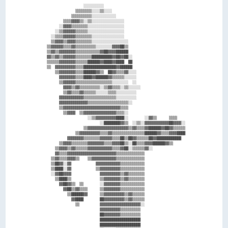
                    ░░░░░░░░░░                                        

                ▒▒▒▒▒▒▒▒░░░░▒▒░░░░                                    

              ▒▒▒▒▒▒▒▒▒▒░░░░░░░░░░░░                                  

          ▒▒▒▒▓▓▓▓▒▒░░▒▒░░░░░░░░░░░░░░░░                              

        ░░▓▓▓▓▒▒▒▒▒▒▒▒░░░░░░░░░░░░░░░░░░                              

      ░░▒▒▓▓▓▓▓▓▒▒▒▒▒▒░░░░░░░░░░░░░░░░░░                              

    ░░▒▒▒▒▓▓▓▓▓▓▒▒▒▒▒▒▒▒░░░░░░░░░░░░░░░░                              

    ▒▒▓▓▓▓▒▒▓▓▓▓▒▒▒▒▒▒▒▒░░░░░░░░░░░░░░░░░░                            

  ▒▒▓▓▓▓▓▓▒▒▒▒▓▓▒▒▒▒▒▒▒▒▒▒░░░░░░░░▓▓▓▓██▒▒                            

  ▒▒▓▓▒▒▓▓▓▓▓▓▓▓▒▒▒▒▒▒▒▒▒▒▒▒▓▓██▓▓▓▓██████                            

  ▓▓▒▒▓▓▒▒▓▓▓▓▓▓▒▒▒▒▒▒▒▒██████████▓▓██▓▓██░░                          

  ▒▒▒▒▒▒▓▓▓▓▓▓▓▓▒▒▒▒▒▒██████▓▓████▓▓████  ██                          

  ▒▒  ▓▓▓▓▓▓▓▓▓▓▒▒▒▒████████████████▓▓██████                          

      ▒▒▓▓▓▓▓▓▓▓▒▒▒▒██████▓▓▒▒  ██▓▓▒▒▒▒▓▓░░░░                        

        ▓▓▓▓▓▓▓▓▒▒▒▒████▓▓██████▓▓▒▒▒▒▒▒░░░░░░                        

        ▒▒▓▓▓▓▓▓▒▒▒▒▒▒▒▒▒▒▒▒▒▒▒▒▒▒░░░░░░░░  ░░                        

          ▓▓▓▓▒▒▓▓▒▒▒▒▒▒▒▒▒▒░░▒▒▓▓▒▒▒▒░░▒▒░░░░░░                      

          ▒▒▓▓▒▒▒▒▓▓▒▒▒▒▒▒░░░░░░▒▒▒▒░░░░░░░░░░                        

        ▓▓▓▓▓▓▓▓▓▓▓▓▒▒▒▒▒▒▒▒▒▒▒▒▒▒▒▒░░░░░░░░░░                        

        ▓▓▓▓▓▓▓▓▓▓▓▓▓▓▒▒▒▒▒▒▒▒▒▒▒▒▒▒▒▒▒▒▒▒░░                          

        ▒▒▓▓▓▓▓▓▓▓▓▓▓▓▓▓▓▓▓▓▓▓▓▓▓▓▓▓▓▓▒▒▒▒                            

          ▒▒▓▓▓▓  ▒▒▓▓▓▓▓▓▓▓▓▓▓▓▓▓▓▓▒▒▒▒░░                            

                      ░░▒▒▓▓▓▓▓▓▓▓▓▓████░░        ░░▓▓▒▒      ▒▒▒▒    

                            ░░████████▓▓▒▒  ░░▒▒░░▓▓▓▓▓▓▓▓▓▓▓▓██▓▓▓▓░░

                    ▒▒▓▓▓▓▓▓▓▓▓▓▓▓▓▓▓▓▓▓▓▓▒▒▓▓▒▒▒▒▓▓██████▓▓██▓▓▒▒▒▒▒▒

                ▒▒▓▓▓▓▓▓▓▓▓▓▒▒▒▒▓▓▒▒▒▒▒▒▒▒▒▒▒▒▒▒▒▒██████▓▓▒▒▒▒▓▓▓▓████

            ▓▓▓▓▓▓▓▓▒▒▒▒▒▒▒▒▓▓▓▓▓▓▒▒▒▒██▒▒██▓▓▒▒▒▒▒▒██▓▓████████████  

        ▒▒▓▓▓▓▒▒▒▒▒▒▒▒▓▓▓▓▓▓▓▓▒▒▒▒▓▓▓▓██▒▒░░██▒▒▒▒▓▓▓▓██████▓▓▒▒      

      ▒▒▓▓▓▓▒▒▓▓▒▒▒▒▒▒▓▓▓▓▓▓▓▓▓▓▓▓▒▒▒▒▓▓██░░▒▒▒▒▒▒▓▓░░                

      ▓▓▒▒▒▒▓▓▓▓▓▓▓▓▓▓▓▓▓▓▓▓▓▓▓▓▓▓▓▓▒▒▒▒▒▒▒▒▒▒▒▒▒▒                    

    ▒▒▓▓▒▒▒▒▓▓▓▓▒▒    ▒▒▓▓▓▓▓▓▓▓▓▓▓▓▒▒▒▒▒▒▒▒▒▒▒▒▒▒                    

    ▒▒██▓▓░░▓▓            ▓▓▓▓▓▓▓▓▓▓▓▓▒▒▒▒▒▒▒▒▒▒▒▒                    

    ▒▒████░░▓▓            ▒▒▓▓▓▓▓▓▓▓▓▓▒▒▒▒▒▒▒▒▒▒▒▒                    

    ░░▓▓██▓▓▓▓              ▓▓▓▓▓▓▓▓▓▓▒▒▓▓▒▒▒▒▒▒▒▒                    

      ▒▒████▒▒              ▒▒▓▓▓▓▓▓▓▓▒▒▓▓▒▒▒▒▒▒▒▒                    

        ▓▓██▓▓▒▒  ▒▒        ░░▓▓▓▓▓▓▓▓▒▒▒▒▒▒▒▒▒▒▒▒                    

          ▓▓██▒▒▓▓▒▒▒▒      ▒▒▓▓▓▓▓▓▓▓▒▒▒▒▒▒▒▒▒▒▒▒                    

            ▒▒██████▓▓      ▒▒▓▓▓▓▓▓▓▓▓▓▒▒▓▓▒▒▒▒▒▒                    

              ▓▓████        ██▓▓▓▓▓▓▓▓▓▓▒▒▓▓▒▒▒▒▒▒                    

                ▒▒          ▓▓▓▓▓▓▓▓▓▓▓▓▓▓▓▓▓▓▓▓░░                    

                            ▓▓▓▓▓▓▓▓▓▓▒▒▒▒▒▒▒▒▒▒                      

                            ██▓▓▓▓▓▓▓▓▒▒▒▒▒▒▒▒▒▒                      

                            ████████████████████                      

                            ████████████████████                      
