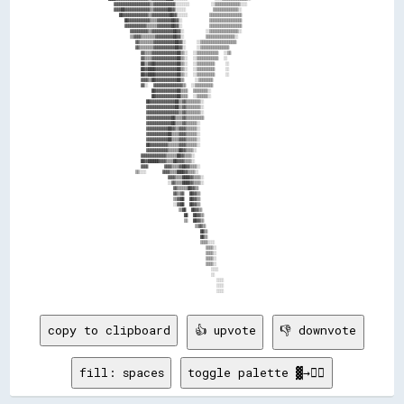
copy to clipboard
👍 upvote
👎 downvote
fill: spaces
toggle palette ▓→✊🏽