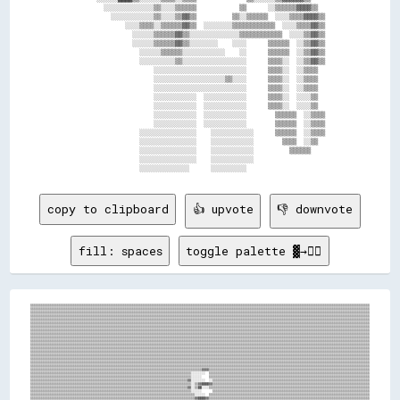
        ░░░░░░░░░░░░░░▒▒░░░░▒▒▒▒▒▒            ▒▒      ░░▒▒▒▒▒▒▓▓▓▓▒▒  

          ░░░░░░░░░░░░▒▒░░░░▒▒▓▓▒▒          ▒▒░░▒▒▒▒▒▒  ░░░░▒▒▒▒▓▓▓▓▒▒

              ░░░░▒▒▒▒░░▒▒▒▒▒▒▓▓▒▒  ░░░░░░░░▒▒▒▒▒▒▒▒▒▒▒▒  ░░░░▒▒▒▒▓▓▒▒

                ░░░░░░▒▒▒▒▒▒▓▓▒▒░░░░░░░░░░░░░░▒▒▒▒▒▒▒▒▒▒▒▒  ░░░░▒▒▓▓▒▒

                ░░░░░░▒▒▒▒▒▒▓▓▒▒░░░░░░░░    ░░░░      ▒▒▒▒▒▒  ░░▒▒▓▓▒▒

                  ░░░░░░▒▒▒▒▒▒░░░░░░░░░░░░    ░░      ▒▒▒▒▒▒  ░░▒▒▓▓▒▒

                  ░░░░░░░░░░▒▒░░░░░░░░░░░░░░░░░░      ▒▒▒▒░░  ░░▒▒▓▓▒▒

                      ░░░░░░░░░░░░░░░░░░░░░░░░░░      ▒▒▒▒░░  ░░▒▒▒▒  

                      ░░░░░░░░░░░░░░░░░░░░▒▒░░░░      ▒▒▒▒░░  ░░▒▒▒▒  

                      ░░░░░░░░░░░░░░░░░░░░░░░░░░      ▒▒▒▒░░  ░░▒▒▒▒  

                      ░░░░░░░░░░░░  ░░░░░░░░░░░░      ▒▒▒▒░░  ░░░░▒▒  

                      ░░░░░░░░░░░░  ░░░░░░░░░░░░      ▒▒▒▒░░  ░░░░▒▒  

                      ░░░░░░░░░░░░  ░░░░░░░░░░░░        ▒▒▒▒▒▒  ░░▒▒▒▒

                      ░░░░░░░░░░░░  ░░░░░░░░░░░░        ▒▒▒▒▒▒  ░░▒▒▒▒

                  ░░░░░░░░░░░░░░░░    ░░░░░░░░░░░░      ▒▒▒▒▒▒  ░░▒▒▒▒

                  ░░░░░░░░░░░░░░░░    ░░░░░░░░░░░░        ▒▒▒▒  ░░▒▒  

                  ░░░░░░░░░░░░░░░░    ░░░░░░░░░░░░          ▒▒▒▒▒▒    

                  ░░░░░░░░░░░░░░░░    ░░░░░░░░░░░░                    

copy to clipboard
👍 upvote
👎 downvote
fill: spaces
toggle palette ▓→✊🏽
▒▒▒▒▒▒▒▒▒▒▒▒▒▒▒▒▒▒▒▒▒▒▒▒▒▒▒▒▒▒▒▒▒▒▒▒▒▒▒▒▒▒▒▒▒▒▒▒▒▒▒▒▒▒▒▒▒▒▒▒▒▒▒▒▒▒▒▒▒▒▒▒▒▒▒▒▒▒▒▒▒▒▒▒▒▒▒▒▒▒▒▒▒▒▒▒▒▒▒▒▒▒▒▒▒▒▒▒▒▒▒▒▒▒▒▒▒▒▒▒▒▒▒▒▒▒▒▒▒▒▒▒▒▒▒▒▒▒▒▒▒▒▒▒▒▒▒▒▒▒▒▒▒▒▒▒▒▒▒▒▒▒▒▒▒▒▒▒▒▒▒▒▒▒▒▒▒▒▒▒▒▒▒▒▒▒▒▒▒▒
▒▒▒▒▒▒▒▒▒▒▒▒▒▒▒▒▒▒▒▒▒▒▒▒▒▒▒▒▒▒▒▒▒▒▒▒▒▒▒▒▒▒▒▒▒▒▒▒▒▒▒▒▒▒▒▒▒▒▒▒▒▒▒▒▒▒▒▒▒▒▒▒▒▒▒▒▒▒▒▒▒▒▒▒▒▒▒▒▒▒▒▒▒▒▒▒▒▒▒▒▒▒▒▒▒▒▒▒▒▒▒▒▒▒▒▒▒▒▒▒▒▒▒▒▒▒▒▒▒▒▒▒▒▒▒▒▒▒▒▒▒▒▒▒▒▒▒▒▒▒▒▒▒▒▒▒▒▒▒▒▒▒▒▒▒▒▒▒▒▒▒▒▒▒▒▒▒▒▒▒▒▒▒▒▒▒▒▒▒▒
▒▒▒▒▒▒▒▒▒▒▒▒▒▒▒▒▒▒▒▒▒▒▒▒▒▒▒▒▒▒▒▒▒▒▒▒▒▒▒▒▒▒▒▒▒▒▒▒▒▒▒▒▒▒▒▒▒▒▒▒▒▒▒▒▒▒▒▒▒▒▒▒▒▒▒▒▒▒▒▒▒▒▒▒▒▒▒▒▒▒▒▒▒▒▒▒▒▒▒▒▒▒▒▒▒▒▒▒▒▒▒▒▒▒▒▒▒▒▒▒▒▒▒▒▒▒▒▒▒▒▒▒▒▒▒▒▒▒▒▒▒▒▒▒▒▒▒▒▒▒▒▒▒▒▒▒▒▒▒▒▒▒▒▒▒▒▒▒▒▒▒▒▒▒▒▒▒▒▒▒▒▒▒▒▒▒▒▒▒▒
▒▒▒▒▒▒▒▒▒▒▒▒▒▒▒▒▒▒▒▒▒▒▒▒▒▒▒▒▒▒▒▒▒▒▒▒▒▒▒▒▒▒▒▒▒▒▒▒▒▒▒▒▒▒▒▒▒▒▒▒▒▒▒▒▒▒▒▒▒▒▒▒▒▒▒▒▒▒▒▒▒▒▒▒▒▒▒▒▒▒▒▒▒▒▒▒▒▒▒▒▒▒▒▒▒▒▒▒▒▒▒▒▒▒▒▒▒▒▒▒▒▒▒▒▒▒▒▒▒▒▒▒▒▒▒▒▒▒▒▒▒▒▒▒▒▒▒▒▒▒▒▒▒▒▒▒▒▒▒▒▒▒▒▒▒▒▒▒▒▒▒▒▒▒▒▒▒▒▒▒▒▒▒▒▒▒▒▒▒▒
▒▒▒▒▒▒▒▒▒▒▒▒▒▒▒▒▒▒▒▒▒▒▒▒▒▒▒▒▒▒▒▒▒▒▒▒▒▒▒▒▒▒▒▒▒▒▒▒▒▒▒▒▒▒▒▒▒▒▒▒▒▒▒▒▒▒▒▒▒▒▒▒▒▒▒▒▒▒▒▒▒▒▒▒▒▒▒▒▒▒▒▒▒▒▒▒▒▒▒▒▒▒▒▒▒▒▒▒▒▒▒▒▒▒▒▒▒▒▒▒▒▒▒▒▒▒▒▒▒▒▒▒▒▒▒▒▒▒▒▒▒▒▒▒▒▒▒▒▒▒▒▒▒▒▒▒▒▒▒▒▒▒▒▒▒▒▒▒▒▒▒▒▒▒▒▒▒▒▒▒▒▒▒▒▒▒▒▒▒▒
▒▒▒▒▒▒▒▒▒▒▒▒▒▒▒▒▒▒▒▒▒▒▒▒▒▒▒▒▒▒▒▒▒▒▒▒▒▒▒▒▒▒▒▒▒▒▒▒▒▒▒▒▒▒▒▒▒▒▒▒▒▒▒▒▒▒▒▒▒▒▒▒▒▒▒▒▒▒▒▒▒▒▒▒▒▒▒▒▒▒▒▒▒▒▒▒▒▒▒▒▒▒▒▒▒▒▒▒▒▒▒▒▒▒▒▒▒▒▒▒▒▒▒▒▒▒▒▒▒▒▒▒▒▒▒▒▒▒▒▒▒▒▒▒▒▒▒▒▒▒▒▒▒▒▒▒▒▒▒▒▒▒▒▒▒▒▒▒▒▒▒▒▒▒▒▒▒▒▒▒▒▒▒▒▒▒▒▒▒▒
▒▒▒▒▒▒▒▒▒▒▒▒▒▒▒▒▒▒▒▒▒▒▒▒▒▒▒▒▒▒▒▒▒▒▒▒▒▒▒▒▒▒▒▒▒▒▒▒▒▒▒▒▒▒▒▒▒▒▒▒▒▒▒▒▒▒▒▒▒▒▒▒▒▒▒▒▒▒▒▒▒▒▒▒▒▒▒▒▒▒▒▒▒▒▒▒▒▒▒▒▒▒▒▒▒▒▒▒▒▒▒▒▒▒▒▒▒▒▒▒▒▒▒▒▒▒▒▒▒▒▒▒▒▒▒▒▒▒▒▒▒▒▒▒▒▒▒▒▒▒▒▒▒▒▒▒▒▒▒▒▒▒▒▒▒▒▒▒▒▒▒▒▒▒▒▒▒▒▒▒▒▒▒▒▒▒▒▒▒▒
▒▒▒▒▒▒▒▒▒▒▒▒▒▒▒▒▒▒▒▒▒▒▒▒▒▒▒▒▒▒▒▒▒▒▒▒▒▒▒▒▒▒▒▒▒▒▒▒▒▒▒▒▒▒▒▒▒▒▒▒▒▒▒▒▒▒▒▒▒▒▒▒▒▒▒▒▒▒▒▒▒▒▒▒▒▒▒▒▒▒▒▒▒▒▒▒▒▒▒▒▒▒▒▒▒▒▒▒▒▒▒▒▒▒▒▒▒▒▒▒▒▒▒▒▒▒▒▒▒▒▒▒▒▒▒▒▒▒▒▒▒▒▒▒▒▒▒▒▒▒▒▒▒▒▒▒▒▒▒▒▒▒▒▒▒▒▒▒▒▒▒▒▒▒▒▒▒▒▒▒▒▒▒▒▒▒▒▒▒▒
▒▒▒▒▒▒▒▒▒▒▒▒▒▒▒▒▒▒▒▒▒▒▒▒▒▒▒▒▒▒▒▒▒▒▒▒▒▒▒▒▒▒▒▒▒▒▒▒▒▒▒▒▒▒▒▒▒▒▒▒▒▒▒▒▒▒▒▒▒▒▒▒▒▒▒▒▒▒▒▒▒▒▒▒▒▒▒▒▒▒▒▒▒▒▒▒▒▒▒▒▒▒▒▒▒▒▒▒▒▒▒▒▒▒▒▒▒▒▒▒▒▒▒▒▒▒▒▒▒▒▒▒▒▒▒▒▒▒▒▒▒▒▒▒▒▒▒▒▒▒▒▒▒▒▒▒▒▒▒▒▒▒▒▒▒▒▒▒▒▒▒▒▒▒▒▒▒▒▒▒▒▒▒▒▒▒▒▒▒▒
▒▒▒▒▒▒▒▒▒▒▒▒▒▒▒▒▒▒▒▒▒▒▒▒▒▒▒▒▒▒▒▒▒▒▒▒▒▒▒▒▒▒▒▒▒▒▒▒▒▒▒▒▒▒▒▒▒▒▒▒▒▒▒▒▒▒▒▒▒▒▒▒▒▒▒▒▒▒▒▒▒▒▒▒▒▒▒▒▒▒▒▒▒▒▒▒▒▒▒▒▒▒▒▒▒▒▒▒▒▒▒▒▒▒▒▒▒▒▒▒▒▒▒▒▒▒▒▒▒▒▒▒▒▒▒▒▒▒▒▒▒▒▒▒▒▒▒▒▒▒▒▒▒▒▒▒▒▒▒▒▒▒▒▒▒▒▒▒▒▒▒▒▒▒▒▒▒▒▒▒▒▒▒▒▒▒▒▒▒▒
▒▒▒▒▒▒▒▒▒▒▒▒▒▒▒▒▒▒▒▒▒▒▒▒▒▒▒▒▒▒▒▒▒▒▒▒▒▒▒▒▒▒▒▒▒▒▒▒▒▒▒▒▒▒▒▒▒▒▒▒▒▒▒▒▒▒▒▒▒▒▒▒▒▒▒▒▒▒▒▒▒▒▒▒▒▒▒▒▒▒▒▒▒▒▒▒▒▒▒▒▒▒▒▒▒▒▒▒▒▒▒▒▒▒▒▒▒▒▒▒▒▒▒▒▒▒▒▒▒▒▒▒▒▒▒▒▒▒▒▒▒▒▒▒▒▒▒▒▒▒▒▒▒▒▒▒▒▒▒▒▒▒▒▒▒▒▒▒▒▒▒▒▒▒▒▒▒▒▒▒▒▒▒▒▒▒▒▒▒▒
▒▒▒▒▒▒▒▒▒▒▒▒▒▒▒▒▒▒▒▒▒▒▒▒▒▒▒▒▒▒▒▒▒▒▒▒▒▒▒▒▒▒▒▒▒▒▒▒▒▒▒▒▒▒▒▒▒▒▒▒▒▒▒▒▒▒▒▒▒▒▒▒▒▒▒▒▒▒▒▒▒▒▒▒▒▒▒▒▒▒▒▒▒▒▒▒▒▒▒▒▒▒▒▒▒▒▒▒▒▒▒▒▒▒▒▒▒▒▒▒▒▒▒▒▒▒▒▒▒▒▒▒▒▒▒▒▒▒▒▒▒▒▒▒▒▒▒▒▒▒▒▒▒▒▒▒▒▒▒▒▒▒▒▒▒▒▒▒▒▒▒▒▒▒▒▒▒▒▒▒▒▒▒▒▒▒▒▒▒▒
▒▒▒▒▒▒▒▒▒▒▒▒▒▒▒▒▒▒▒▒▒▒▒▒▒▒▒▒▒▒▒▒▒▒▒▒▒▒▒▒▒▒▒▒▒▒▒▒▒▒▒▒▒▒▒▒▒▒▒▒▒▒▒▒▒▒▒▒▒▒▒▒▒▒▒▒▒▒▒▒▒▒▒▒▒▒▒▒▒▒▒▒▒▒▒▒▒▒▒▒▒▒▒▒▒▒▒▒▒▒▒▒▒▒▒▒▒▒▒▒▒▒▒▒▒▒▒▒▒▒▒▒▒▒▒▒▒▒▒▒▒▒▒▒▒▒▒▒▒▒▒▒▒▒▒▒▒▒▒▒▒▒▒▒▒▒▒▒▒▒▒▒▒▒▒▒▒▒▒▒▒▒▒▒▒▒▒▒▒▒
▒▒▒▒▒▒▒▒▒▒▒▒▒▒▒▒▒▒▒▒▒▒▒▒▒▒▒▒▒▒▒▒▒▒▒▒▒▒▒▒▒▒▒▒▒▒▒▒▒▒▒▒▒▒▒▒▒▒▒▒▒▒▒▒▒▒▒▒▒▒▒▒▒▒▒▒▒▒▒▒▒▒▒▒▒▒▒▒▒▒▒▒▒▒▒▒▒▒▒▒▒▒▒▒▒▒▒▒▒▒▒▒▒▒▒▒▒▒▒▒▒▒▒▒▒▒▒▒▒▒▒▒▒▒▒▒▒▒▒▒▒▒▒▒▒▒▒▒▒▒▒▒▒▒▒▒▒▒▒▒▒▒▒▒▒▒▒▒▒▒▒▒▒▒▒▒▒▒▒▒▒▒▒▒▒▒▒▒▒▒
▒▒▒▒▒▒▒▒▒▒▒▒▒▒▒▒▒▒▒▒▒▒▒▒▒▒▒▒▒▒▒▒▒▒▒▒▒▒▒▒▒▒▒▒▒▒▒▒▒▒▒▒▒▒▒▒▒▒▒▒▒▒▒▒▒▒▒▒▒▒▒▒▒▒▒▒▒▒▒▒▒▒▒▒▒▒▒▒▒▒▒▒▒▒▒▒▒▒▒▒▒▒▒▒▒▒▒▒▒▒▒▒▒▒▒▒▒▒▒▒▒▒▒▒▒▒▒▒▒▒▒▒▒▒▒▒▒▒▒▒▒▒▒▒▒▒▒▒▒▒▒▒▒▒▒▒▒▒▒▒▒▒▒▒▒▒▒▒▒▒▒▒▒▒▒▒▒▒▒▒▒▒▒▒▒▒▒▒▒▒
▒▒▒▒▒▒▒▒▒▒▒▒▒▒▒▒▒▒▒▒▒▒▒▒▒▒▒▒▒▒▒▒▒▒▒▒▒▒▒▒▒▒▒▒▒▒▒▒▒▒▒▒▒▒▒▒▒▒▒▒▒▒▒▒▒▒▒▒▒▒▒▒▒▒▒▒▒▒▒▒▒▒▒▒▒▒▒▒▒▒▒▒▒▒▒▒▒▒▒▒▒▒▒▒▒▒▒▒▒▒▒▒▒▒▒▒▒▒▒▒▒▒▒▒▒▒▒▒▒▒▒▒▒▒▒▒▒▒▒▒▒▒▒▒▒▒▒▒▒▒▒▒▒▒▒▒▒▒▒▒▒▒▒▒▒▒▒▒▒▒▒▒▒▒▒▒▒▒▒▒▒▒▒▒▒▒▒▒▒▒
▒▒▒▒▒▒▒▒▒▒▒▒▒▒▒▒▒▒▒▒▒▒▒▒▒▒▒▒▒▒▒▒▒▒▒▒▒▒▒▒▒▒▒▒▒▒▒▒▒▒▒▒▒▒▒▒▒▒▒▒▒▒▒▒▒▒▒▒▒▒▒▒▒▒▒▒▒▒▒▒▒▒▒▒▒▒▒▒▒▒▒▒▒▒▒▒▒▒▒▒▒▒▒▒▒▒▒▒▒▒▒▒▒▒▒▒▒▒▒▒▒▒▒▒▒▒▒▒▒▒▒▒▒▒▒▒▒▒▒▒▒▒▒▒▒▒▒▒▒▒▒▒▒▒▒▒▒▒▒▒▒▒▒▒▒▒▒▒▒▒▒▒▒▒▒▒▒▒▒▒▒▒▒▒▒▒▒▒▒▒
▒▒▒▒▒▒▒▒▒▒▒▒▒▒▒▒▒▒▒▒▒▒▒▒▒▒▒▒▒▒▒▒▒▒▒▒▒▒▒▒▒▒▒▒▒▒▒▒▒▒▒▒▒▒▒▒▒▒▒▒▒▒▒▒▒▒▒▒▒▒▒▒▒▒▒▒▒▒▒▒▒▒▒▒▒▒▒▒▒▒▒▒▒▒▒▒▒▒▒▒▒▒▒▒▒▒▒▒▒▒▒▒▒▒▒▒▒▒▒▒▒▒▒▒▒▒▒▒▒▒▒▒▒▒▒▒▒▒▒▒▒▒▒▒▒▒▒▒▒▒▒▒▒▒▒▒▒▒▒▒▒▒▒▒▒▒▒▒▒▒▒▒▒▒▒▒▒▒▒▒▒▒▒▒▒▒▒▒▒▒
▒▒▒▒▒▒▒▒▒▒▒▒▒▒▒▒▒▒▒▒▒▒▒▒▒▒▒▒▒▒▒▒▒▒▒▒▒▒▒▒▒▒▒▒▒▒▒▒▒▒▒▒▒▒▒▒▒▒▒▒▒▒▒▒▒▒▒▒▒▒▒▒▒▒▒▒▒▒▒▒▒▒▒▒▒▒▒▒▒▒▒▒▒▒▒▒▓▓▓▓▒▒▒▒▒▒▒▒▒▒▒▒▒▒▒▒▒▒▒▒▒▒▒▒▒▒▒▒▒▒▒▒▒▒▒▒▒▒▒▒▒▒▒▒▒▒▒▒▒▒▒▒▒▒▒▒▒▒▒▒▒▒▒▒▒▒▒▒▒▒▒▒▒▒▒▒▒▒▒▒▒▒▒▒▒▒▒▒▒▒
▒▒▒▒▒▒▒▒▒▒▒▒▒▒▒▒▒▒▒▒▒▒▒▒▒▒▒▒▒▒▒▒▒▒▒▒▒▒▒▒▒▒▒▒▒▒▒▒▒▒▒▒▒▒▒▒▒▒▒▒▒▒▒▒▒▒▒▒▒▒▒▒▒▒▒▒▒▒▒▒▒▒▒▒▒▒▒▒▒▒░░░░░░░░  ▒▒▒▒▒▒▒▒▒▒▒▒▒▒▒▒▒▒▒▒▒▒▒▒▒▒▒▒▒▒▒▒▒▒▒▒▒▒▒▒▒▒▒▒▒▒▒▒▒▒▒▒▒▒▒▒▒▒▒▒▒▒▒▒▒▒▒▒▒▒▒▒▒▒▒▒▒▒▒▒▒▒▒▒▒▒▒▒▒▒
▒▒▒▒▒▒▒▒▒▒▒▒▒▒▒▒▒▒▒▒▒▒▒▒▒▒▒▒▒▒▒▒▒▒▒▒▒▒▒▒▒▒▒▒▒▒▒▒▒▒▒▒▒▒▒▒▒▒▒▒▒▒▒▒▒▒▒▒▒▒▒▒▒▒▒▒▒▒▒▒▒▒▒▒▒▒▒▒▒▒░░░░░░    ▒▒▒▒▒▒▒▒▒▒▒▒▒▒▒▒▒▒▒▒▒▒▒▒▒▒▒▒▒▒▒▒▒▒▒▒▒▒▒▒▒▒▒▒▒▒▒▒▒▒▒▒▒▒▒▒▒▒▒▒▒▒▒▒▒▒▒▒▒▒▒▒▒▒▒▒▒▒▒▒▒▒▒▒▒▒▒▒▒▒
▒▒▒▒▒▒▒▒▒▒▒▒▒▒▒▒▒▒▒▒▒▒▒▒▒▒▒▒▒▒▒▒▒▒▒▒▒▒▒▒▒▒▒▒▒▒▒▒▒▒▒▒▒▒▒▒▒▒▒▒▒▒▒▒▒▒▒▒▒▒▒▒▒▒▒▒▒▒▒▒▒▒▒▒▒▒▒▒▓▓░░░░░░░░  ░░▒▒▒▒▒▒▒▒▒▒▒▒▒▒▒▒▒▒▒▒▒▒▒▒▒▒▒▒▒▒▒▒▒▒▒▒▒▒▒▒▒▒▒▒▒▒▒▒▒▒▒▒▒▒▒▒▒▒▒▒▒▒▒▒▒▒▒▒▒▒▒▒▒▒▒▒▒▒▒▒▒▒▒▒▒▒▒▒
▒▒▒▒▒▒▒▒▒▒▒▒▒▒▒▒▒▒▒▒▒▒▒▒▒▒▒▒▒▒▒▒▒▒▒▒▒▒▒▒▒▒▒▒▒▒▒▒▒▒▒▒▒▒▒▒▒▒▒▒▒▒▒▒▒▒▒▒▒▒▒▒▒▒▒▒▒▒▒▒▒▒▒▒▒▒▒▒▒▒░░▒▒▓▓████▓▓▒▒▒▒▒▒▒▒▒▒▒▒▒▒▒▒▒▒▒▒▒▒▒▒▒▒▒▒▒▒▒▒▒▒▒▒▒▒▒▒▒▒▒▒▒▒▒▒▒▒▒▒▒▒▒▒▒▒▒▒▒▒▒▒▒▒▒▒▒▒▒▒▒▒▒▒▒▒▒▒▒▒▒▒▒▒▒▒
▒▒▒▒▒▒▒▒▒▒▒▒▒▒▒▒▒▒▒▒▒▒▒▒▒▒▒▒▒▒▒▒▒▒▒▒▒▒▒▒▒▒▒▒▒▒▒▒▒▒▒▒▒▒▒▒▒▒▒▒▒▒▒▒▒▒▒▒▒▒▒▒▒▒▒▒▒▒▒▒▒▒▒▒▒▒▒▒▓▓░░▒▒██░░░░▒▒▒▒▒▒▒▒▒▒▒▒▒▒▒▒▒▒▒▒▒▒▒▒▒▒▒▒▒▒▒▒▒▒▒▒▒▒▒▒▒▒▒▒▒▒▒▒▒▒▒▒▒▒▒▒▒▒▒▒▒▒▒▒▒▒▒▒▒▒▒▒▒▒▒▒▒▒▒▒▒▒▒▒▒▒▒▒▒▒
▒▒▒▒▒▒▒▒▒▒▒▒▒▒▒▒▒▒▒▒▒▒▒▒▒▒▒▒▒▒▒▒▒▒▒▒▒▒▒▒▒▒▒▒▒▒▒▒▒▒▒▒▒▒▒▒▒▒▒▒▒▒▒▒▒▒▒▒▒▒▒▒▒▒▒▒▒▒▒▒▒▒▒▒▒▒▒▒▒▒░░░░░░      ▒▒▒▒▒▒▒▒▒▒▒▒▒▒▒▒▒▒▒▒▒▒▒▒▒▒▒▒▒▒▒▒▒▒▒▒▒▒▒▒▒▒▒▒▒▒▒▒▒▒▒▒▒▒▒▒▒▒▒▒▒▒▒▒▒▒▒▒▒▒▒▒▒▒▒▒▒▒▒▒▒▒▒▒▒▒▒▒
▒▒▒▒▒▒▒▒▒▒▒▒▒▒▒▒▒▒▒▒▒▒▒▒▒▒▒▒▒▒▒▒▒▒▒▒▒▒▒▒▒▒▒▒▒▒▒▒▒▒▒▒▒▒▒▒▒▒▒▒▒▒▒▒▒▒▒▒▒▒▒▒▒▒▒▒▒▒▒▒▒▒▒▒▒▒▒▒▒▒▒▒░░░░░░  ▒▒▒▒▒▒▒▒▒▒▒▒▒▒▒▒▒▒▒▒▒▒▒▒▒▒▒▒▒▒▒▒▒▒▒▒▒▒▒▒▒▒▒▒▒▒▒▒▒▒▒▒▒▒▒▒▒▒▒▒▒▒▒▒▒▒▒▒▒▒▒▒▒▒▒▒▒▒▒▒▒▒▒▒▒▒▒▒▒▒
▒▒▒▒▒▒▒▒▒▒▒▒▒▒▒▒▒▒▒▒▒▒▒▒▒▒▒▒▒▒▒▒▒▒▒▒▒▒▒▒▒▒▒▒▒▒▒▒▒▒▒▒▒▒▒▒▒▒▒▒▒▒▒▒▒▒▒▒▒▒▒▒▒▒▒▒▒▒▒▒▒▒▒▒▒▒▒▒▒▒▒▒▓▓████▓▓▒▒▒▒▒▒▒▒▒▒▒▒▒▒▒▒▒▒▒▒▒▒▒▒▒▒▒▒▒▒▒▒▒▒▒▒▒▒▒▒▒▒▒▒▒▒▒▒▒▒▒▒▒▒▒▒▒▒▒▒▒▒▒▒▒▒▒▒▒▒▒▒▒▒▒▒▒▒▒▒▒▒▒▒▒▒▒▒▒▒
▒▒▒▒▒▒▒▒▒▒▒▒▒▒▒▒▒▒▒▒▒▒▒▒▒▒▒▒▒▒▒▒▒▒▒▒▒▒▒▒▒▒▒▒▒▒▒▒▒▒▒▒▒▒▒▒▒▒▒▒▒▒▒▒▒▒▒▒▒▒▒▒▒▒▒▒▒▒▒▒▒▒▒▒▒▒▒▒▒▒▓▓▓▓▓▓▒▒▓▓▓▓▒▒▒▒▒▒▒▒▒▒▒▒▒▒▒▒▒▒▒▒▒▒▒▒▒▒▒▒▒▒▒▒▒▒▒▒▒▒▒▒▒▒▒▒▒▒▒▒▒▒▒▒▒▒▒▒▒▒▒▒▒▒▒▒▒▒▒▒▒▒▒▒▒▒▒▒▒▒▒▒▒▒▒▒▒▒▒▒
▒▒▒▒▒▒▒▒▒▒▒▒▒▒▒▒▒▒▒▒▒▒▒▒▒▒▒▒▒▒▒▒▒▒▒▒▒▒▒▒▒▒▒▒▒▒▒▒▒▒▒▒▒▒▒▒▒▒▒▒▒▒▒▒▒▒▒▒▒▒▒▒▒▒▒▒▒▒▒▒▒▒▒▒▒▒▒▒▓▓▓▓▓▓▓▓░░▓▓▓▓▓▓▒▒▒▒▒▒▒▒▒▒▒▒▒▒▒▒▒▒▒▒▒▒▒▒▒▒▒▒▒▒▒▒▒▒▒▒▒▒▒▒▒▒▒▒▒▒▒▒▒▒▒▒▒▒▒▒▒▒▒▒▒▒▒▒▒▒▒▒▒▒▒▒▒▒▒▒▒▒▒▒▒▒▒▒▒▒
▒▒▒▒▒▒▒▒▒▒▒▒▒▒▒▒▒▒▒▒▒▒▒▒▒▒▒▒▒▒▒▒▒▒▒▒▒▒▒▒▒▒▒▒▒▒▒▒▒▒▒▒▒▒▒▒▒▒▒▒▒▒▒▒▒▒▒▒▒▒▒▒▒▒▒▒▒▒▒▒▒▒▒▒▒▒▒▒▓▓▓▓▓▓▓▓▓▓▓▓▓▓▓▓▒▒▒▒▒▒▒▒▒▒▒▒▒▒▒▒▒▒▒▒▒▒▒▒▒▒▒▒▒▒▒▒▒▒▒▒▒▒▒▒▒▒▒▒▒▒▒▒▒▒▒▒▒▒▒▒▒▒▒▒▒▒▒▒▒▒▒▒▒▒▒▒▒▒▒▒▒▒▒▒▒▒▒▒▒▒
▒▒▒▒▒▒▒▒▒▒▒▒▒▒▒▒▒▒▒▒▒▒▒▒▒▒▒▒▒▒▒▒▒▒▒▒▒▒▒▒▒▒▒▒▒▒▒▒▒▒▒▒▒▒▒▒▒▒▒▒▒▒▒▒▒▒▒▒▒▒▒▒▒▒▒▒▒▒▒▒▒▒▒▒▒▒▒▒▓▓▓▓▓▓▓▓▓▓▓▓▓▓▓▓▒▒▒▒▒▒▒▒▒▒▒▒▒▒▒▒▒▒▒▒▒▒▒▒▒▒▒▒▒▒▒▒▒▒▒▒▒▒▒▒▒▒▒▒▒▒▒▒▒▒▒▒▒▒▒▒▒▒▒▒▒▒▒▒▒▒▒▒▒▒▒▒▒▒▒▒▒▒▒▒▒▒▒▒▒▒
▒▒▒▒▒▒▒▒▒▒▒▒▒▒▒▒▒▒▒▒▒▒▒▒▒▒▒▒▒▒▒▒▒▒▒▒▒▒▒▒▒▒▒▒▒▒▒▒▒▒▒▒▒▒▒▒▒▒▒▒▒▒▒▒▒▒▒▒▒▒▒▒▒▒▒▒▒▒▒▒▒▒▒▒▒▒▒▒▓▓██▓▓▓▓▓▓▓▓▓▓▓▓▒▒▒▒▒▒▒▒▒▒▒▒▒▒▒▒▒▒▒▒▒▒▒▒▒▒▒▒▒▒▒▒▒▒▒▒▒▒▒▒▒▒▒▒▒▒▒▒▒▒▒▒▒▒▒▒▒▒▒▒▒▒▒▒▒▒▒▒▒▒▒▒▒▒▒▒▒▒▒▒▒▒▒▒▒▒
▒▒▒▒▒▒▒▒▒▒▒▒▒▒▒▒▒▒▒▒▒▒▒▒▒▒▒▒▒▒▒▒▒▒▒▒▒▒▒▒▒▒▒▒▒▒▒▒▒▒▒▒▒▒▒▒▒▒▒▒▒▒▒▒▒▒▒▒▒▒▒▒▒▒▒▒▒▒▒▒▒▒▒▒▒▒▒▒▒▒▓▓▓▓▒▒▒▒▓▓██▒▒▒▒▒▒▒▒▒▒▒▒▒▒▒▒▒▒▒▒▒▒▒▒▒▒▒▒▒▒▒▒▒▒▒▒▒▒▒▒▒▒▒▒▒▒▒▒▒▒▒▒▒▒▒▒▒▒▒▒▒▒▒▒▒▒▒▒▒▒▒▒▒▒▒▒▒▒▒▒▒▒▒▒▒▒▒▒
▒▒▒▒▒▒▒▒▒▒▒▒▒▒▒▒▒▒▒▒▒▒▒▒▒▒▒▒▒▒▒▒▒▒▒▒▒▒▒▒▒▒▒▒▒▒▒▒▒▒▒▒▒▒▒▒▒▒▒▒▒▒▒▒▒▒▒▒▒▒▒▒▒▒▒▒▒▒▒▒▒▒▒▒▒▒▒▒▒▒▒▒▓▓▓▓▓▓▓▓▒▒▒▒▒▒▒▒▒▒▒▒▒▒▒▒▒▒▒▒▒▒▒▒▒▒▒▒▒▒▒▒▒▒▒▒▒▒▒▒▒▒▒▒▒▒▒▒▒▒▒▒▒▒▒▒▒▒▒▒▒▒▒▒▒▒▒▒▒▒▒▒▒▒▒▒▒▒▒▒▒▒▒▒▒▒▒▒▒▒
▒▒▒▒▒▒▒▒▒▒▒▒▒▒▒▒▒▒▒▒▒▒▒▒▒▒▒▒▒▒▒▒▒▒▒▒▒▒▒▒▒▒▒▒▒▒▒▒▒▒▒▒▒▒▒▒▒▒▒▒▒▒▒▒▒▒▒▒▒▒▒▒▒▒▒▒▒▒▒▒▒▒▒▒▒▒▒▒▒▒▒▒▓▓▒▒▓▓▓▓▒▒▒▒▒▒▒▒▒▒▒▒▒▒▒▒▒▒▒▒▒▒▒▒▒▒▒▒▒▒▒▒▒▒▒▒▒▒▒▒▒▒▒▒▒▒▒▒▒▒▒▒▒▒▒▒▒▒▒▒▒▒▒▒▒▒▒▒▒▒▒▒▒▒▒▒▒▒▒▒▒▒▒▒▒▒▒▒▒▒
▒▒▒▒▒▒▒▒▒▒▒▒▒▒▒▒▒▒▒▒▒▒▒▒▒▒▒▒▒▒▒▒▒▒▒▒▒▒▒▒▒▒▒▒▒▒▒▒▒▒▒▒▒▒▒▒▒▒▒▒▒▒▒▒▒▒▒▒▒▒▒▒▒▒▒▒▒▒▒▒▒▒▒▒▒▒▒▒▒▒▒▒▓▓▒▒▓▓▓▓▒▒▒▒▒▒▒▒▒▒▒▒▒▒▒▒▒▒▒▒▒▒▒▒▒▒▒▒▒▒▒▒▒▒▒▒▒▒▒▒▒▒▒▒▒▒▒▒▒▒▒▒▒▒▒▒▒▒▒▒▒▒▒▒▒▒▒▒▒▒▒▒▒▒▒▒▒▒▒▒▒▒▒▒▒▒▒▒▒▒
▒▒▒▒▒▒▒▒▒▒▒▒▒▒▒▒▒▒▒▒▒▒▒▒▒▒▒▒▒▒▒▒▒▒▒▒▒▒▒▒▒▒▒▒▒▒▒▒▒▒▒▒▒▒▒▒▒▒▒▒▒▒▒▒▒▒▒▒▒▒▒▒▒▒▒▒▒▒▒▒▒▒▒▒▒▒▒▒▒▒▓▓▓▓▒▒▓▓▓▓▒▒▒▒▒▒▒▒▒▒▒▒▒▒▒▒▒▒▒▒▒▒▒▒▒▒▒▒▒▒▒▒▒▒▒▒▒▒▒▒▒▒▒▒▒▒▒▒▒▒▒▒▒▒▒▒▒▒▒▒▒▒▒▒▒▒▒▒▒▒▒▒▒▒▒▒▒▒▒▒▒▒▒▒▒▒▒▒▒▒
▒▒▒▒▒▒▒▒▒▒▒▒▒▒▒▒▒▒▒▒▒▒▒▒▒▒▒▒▒▒▒▒▒▒▒▒▒▒▒▒▒▒▒▒▒▒▒▒▒▒▒▒▒▒▒▒▒▒▒▒▒▒▒▒▒▒▒▒▒▒▒▒▒▒▒▒▒▒▒▒▒▒▒▒▒▒▒▒▒▒▓▓▓▓▒▒▒▒▓▓▒▒▒▒▒▒▒▒▒▒▒▒▒▒▒▒▒▒▒▒▒▒▒▒▒▒▒▒▒▒▒▒▒▒▒▒▒▒▒▒▒▒▒▒▒▒▒▒▒▒▒▒▒▒▒▒▒▒▒▒▒▒▒▒▒▒▒▒▒▒▒▒▒▒▒▒▒▒▒▒▒▒▒▒▒▒▒▒▒▒
▒▒▒▒▒▒▒▒▒▒▒▒▒▒▒▒▒▒▒▒▒▒▒▒▒▒▒▒▒▒▒▒▒▒▒▒▒▒▒▒▒▒▒▒▒▒▒▒▒▒▒▒▒▒▒▒▒▒▒▒▒▒▒▒▒▒▒▒▒▒▒▒▒▒▒▒▒▒▒▒▒▒▒▒▒▒▒▒▒▒▓▓▓▓▒▒▒▒██▒▒▒▒▒▒▒▒▒▒▒▒▒▒▒▒▒▒▒▒▒▒▒▒▒▒▒▒▒▒▒▒▒▒▒▒▒▒▒▒▒▒▒▒▒▒▒▒▒▒▒▒▒▒▒▒▒▒▒▒▒▒▒▒▒▒▒▒▒▒▒▒▒▒▒▒▒▒▒▒▒▒▒▒▒▒▒▒▒▒
▒▒▒▒▒▒▒▒▒▒▒▒▒▒▒▒▒▒▒▒▒▒▒▒▒▒▒▒▒▒▒▒▒▒▒▒▒▒▒▒▒▒▒▒▒▒▒▒▒▒▒▒▒▒▒▒▒▒▒▒▒▒▒▒▒▒▒▒▒▒▒▒▒▒▒▒▒▒▒▒▒▒▒▒▒▒▓▓▓▓▓▓▓▓▓▓▓▓▓▓▓▓▓▓▒▒▒▒▒▒▒▒▒▒▒▒▒▒▒▒▒▒▒▒▒▒▒▒▒▒▒▒▒▒▒▒▒▒▒▒▒▒▒▒▒▒▒▒▒▒▒▒▒▒▒▒▒▒▒▒▒▒▒▒▒▒▒▒▒▒▒▒▒▒▒▒▒▒▒▒▒▒▒▒▒▒▒▒▒▒
▒▒▒▒▒▒▒▒▒▒▒▒▒▒▒▒▒▒▒▒▒▒▒▒▒▒▒▒▒▒▒▒▒▒▒▒▒▒▒▒▒▒▒▒▒▒▒▒▒▒▒▒▒▒▒▒▒▒▒▒▒▒▒▒▒▒▒▒▒▒▒▒▒▒▒▒▒▒▒▒▒▒▒▒▒▒▒▒▒▒▒▒▒▒▒▒▒▒▒▒▒▒▒▒▒▒▒▒▒▒▒▒▒▒▒▒▒▒▒▒▒▒▒▒▒▒▒▒▒▒▒▒▒▒▒▒▒▒▒▒▒▒▒▒▒▒▒▒▒▒▒▒▒▒▒▒▒▒▒▒▒▒▒▒▒▒▒▒▒▒▒▒▒▒▒▒▒▒▒▒▒▒▒▒▒▒▒▒▒▒
▒▒▒▒▒▒▒▒▒▒▒▒▒▒▒▒▒▒▒▒▒▒▒▒▒▒▒▒▒▒▒▒▒▒▒▒▒▒▒▒▒▒▒▒▒▒▒▒▒▒▒▒▒▒▒▒▒▒▒▒▒▒▒▒▒▒▒▒▒▒▒▒▒▒▒▒▒▒▒▒▒▒▒▒▒▒▒▒▒▒▒▒▒▒▒▒▒▒▒▒▒▒▒▒▒▒▒▒▒▒▒▒▒▒▒▒▒▒▒▒▒▒▒▒▒▒▒▒▒▒▒▒▒▒▒▒▒▒▒▒▒▒▒▒▒▒▒▒▒▒▒▒▒▒▒▒▒▒▒▒▒▒▒▒▒▒▒▒▒▒▒▒▒▒▒▒▒▒▒▒▒▒▒▒▒▒▒▒▒▒
▒▒▒▒▒▒▒▒▒▒▒▒▒▒▒▒▒▒▒▒▒▒▒▒▒▒▒▒▒▒▒▒▒▒▒▒▒▒▒▒▒▒▒▒▒▒▒▒▒▒▒▒▒▒▒▒▒▒▒▒▒▒▒▒▒▒▒▒▒▒▒▒▒▒▒▒▒▒▒▒▒▒▒▒▒▒▒▒▒▒▒▒▒▒▒▒▒▒▒▒▒▒▒▒▒▒▒▒▒▒▒▒▒▒▒▒▒▒▒▒▒▒▒▒▒▒▒▒▒▒▒▒▒▒▒▒▒▒▒▒▒▒▒▒▒▒▒▒▒▒▒▒▒▒▒▒▒▒▒▒▒▒▒▒▒▒▒▒▒▒▒▒▒▒▒▒▒▒▒▒▒▒▒▒▒▒▒▒▒▒
▒▒▒▒▒▒▒▒▒▒▒▒▒▒▒▒▒▒▒▒▒▒▒▒▒▒▒▒▒▒▒▒▒▒▒▒▒▒▒▒▒▒▒▒▒▒▒▒▒▒▒▒▒▒▒▒▒▒▒▒▒▒▒▒▒▒▒▒▒▒▒▒▒▒▒▒▒▒▒▒▒▒▒▒▒▒▒▒▒▒▒▒▒▒▒▒▒▒▒▒▒▒▒▒▒▒▒▒▒▒▒▒▒▒▒▒▒▒▒▒▒▒▒▒▒▒▒▒▒▒▒▒▒▒▒▒▒▒▒▒▒▒▒▒▒▒▒▒▒▒▒▒▒▒▒▒▒▒▒▒▒▒▒▒▒▒▒▒▒▒▒▒▒▒▒▒▒▒▒▒▒▒▒▒▒▒▒▒▒▒
▒▒▒▒▒▒▒▒▒▒▒▒▒▒▒▒▒▒▒▒▒▒▒▒▒▒▒▒▒▒▒▒▒▒▒▒▒▒▒▒▒▒▒▒▒▒▒▒▒▒▒▒▒▒▒▒▒▒▒▒▒▒▒▒▒▒▒▒▒▒▒▒▒▒▒▒▒▒▒▒▒▒▒▒▒▒▒▒▒▒▒▒▒▒▒▒▒▒▒▒▒▒▒▒▒▒▒▒▒▒▒▒▒▒▒▒▒▒▒▒▒▒▒▒▒▒▒▒▒▒▒▒▒▒▒▒▒▒▒▒▒▒▒▒▒▒▒▒▒▒▒▒▒▒▒▒▒▒▒▒▒▒▒▒▒▒▒▒▒▒▒▒▒▒▒▒▒▒▒▒▒▒▒▒▒▒▒▒▒▒
▒▒▒▒▒▒▒▒▒▒▒▒▒▒▒▒▒▒▒▒▒▒▒▒▒▒▒▒▒▒▒▒▒▒▒▒▒▒▒▒▒▒▒▒▒▒▒▒▒▒▒▒▒▒▒▒▒▒▒▒▒▒▒▒▒▒▒▒▒▒▒▒▒▒▒▒▒▒▒▒▒▒▒▒▒▒▒▒▒▒▒▒▒▒▒▒▒▒▒▒▒▒▒▒▒▒▒▒▒▒▒▒▒▒▒▒▒▒▒▒▒▒▒▒▒▒▒▒▒▒▒▒▒▒▒▒▒▒▒▒▒▒▒▒▒▒▒▒▒▒▒▒▒▒▒▒▒▒▒▒▒▒▒▒▒▒▒▒▒▒▒▒▒▒▒▒▒▒▒▒▒▒▒▒▒▒▒▒▒▒
▒▒▒▒▒▒▒▒▒▒▒▒▒▒▒▒▒▒▒▒▒▒▒▒▒▒▒▒▒▒▒▒▒▒▒▒▒▒▒▒▒▒▒▒▒▒▒▒▒▒▒▒▒▒▒▒▒▒▒▒▒▒▒▒▒▒▒▒▒▒▒▒▒▒▒▒▒▒▒▒▒▒▒▒▒▒▒▒▒▒▒▒▒▒▒▒▒▒▒▒▒▒▒▒▒▒▒▒▒▒▒▒▒▒▒▒▒▒▒▒▒▒▒▒▒▒▒▒▒▒▒▒▒▒▒▒▒▒▒▒▒▒▒▒▒▒▒▒▒▒▒▒▒▒▒▒▒▒▒▒▒▒▒▒▒▒▒▒▒▒▒▒▒▒▒▒▒▒▒▒▒▒▒▒▒▒▒▒▒▒
▒▒▒▒▒▒▒▒▒▒▒▒▒▒▒▒▒▒▒▒▒▒▒▒▒▒▒▒▒▒▒▒▒▒▒▒▒▒▒▒▒▒▒▒▒▒▒▒▒▒▒▒▒▒▒▒▒▒▒▒▒▒▒▒▒▒▒▒▒▒▒▒▒▒▒▒▒▒▒▒▒▒▒▒▒▒▒▒▒▒▒▒▒▒▒▒▒▒▒▒▒▒▒▒▒▒▒▒▒▒▒▒▒▒▒▒▒▒▒▒▒▒▒▒▒▒▒▒▒▒▒▒▒▒▒▒▒▒▒▒▒▒▒▒▒▒▒▒▒▒▒▒▒▒▒▒▒▒▒▒▒▒▒▒▒▒▒▒▒▒▒▒▒▒▒▒▒▒▒▒▒▒▒▒▒▒▒▒▒▒
▒▒▒▒▒▒▒▒▒▒▒▒▒▒▒▒▒▒▒▒▒▒▒▒▒▒▒▒▒▒▒▒▒▒▒▒▒▒▒▒▒▒▒▒▒▒▒▒▒▒▒▒▒▒▒▒▒▒▒▒▒▒▒▒▒▒▒▒▒▒▒▒▒▒▒▒▒▒▒▒▒▒▒▒▒▒▒▒▒▒▒▒▒▒▒▒▒▒▒▒▒▒▒▒▒▒▒▒▒▒▒▒▒▒▒▒▒▒▒▒▒▒▒▒▒▒▒▒▒▒▒▒▒▒▒▒▒▒▒▒▒▒▒▒▒▒▒▒▒▒▒▒▒▒▒▒▒▒▒▒▒▒▒▒▒▒▒▒▒▒▒▒▒▒▒▒▒▒▒▒▒▒▒▒▒▒▒▒▒▒
▒▒▒▒▒▒▒▒▒▒▒▒▒▒▒▒▒▒▒▒▒▒▒▒▒▒▒▒▒▒▒▒▒▒▒▒▒▒▒▒▒▒▒▒▒▒▒▒▒▒▒▒▒▒▒▒▒▒▒▒▒▒▒▒▒▒▒▒▒▒▒▒▒▒▒▒▒▒▒▒▒▒▒▒▒▒▒▒▒▒▒▒▒▒▒▒▒▒▒▒▒▒▒▒▒▒▒▒▒▒▒▒▒▒▒▒▒▒▒▒▒▒▒▒▒▒▒▒▒▒▒▒▒▒▒▒▒▒▒▒▒▒▒▒▒▒▒▒▒▒▒▒▒▒▒▒▒▒▒▒▒▒▒▒▒▒▒▒▒▒▒▒▒▒▒▒▒▒▒▒▒▒▒▒▒▒▒▒▒▒
▒▒▒▒▒▒▒▒▒▒▒▒▒▒▒▒▒▒▒▒▒▒▒▒▒▒▒▒▒▒▒▒▒▒▒▒▒▒▒▒▒▒▒▒▒▒▒▒▒▒▒▒▒▒▒▒▒▒▒▒▒▒▒▒▒▒▒▒▒▒▒▒▒▒▒▒▒▒▒▒▒▒▒▒▒▒▒▒▒▒▒▒▒▒▒▒▒▒▒▒▒▒▒▒▒▒▒▒▒▒▒▒▒▒▒▒▒▒▒▒▒▒▒▒▒▒▒▒▒▒▒▒▒▒▒▒▒▒▒▒▒▒▒▒▒▒▒▒▒▒▒▒▒▒▒▒▒▒▒▒▒▒▒▒▒▒▒▒▒▒▒▒▒▒▒▒▒▒▒▒▒▒▒▒▒▒▒▒▒▒
▒▒▒▒▒▒▒▒▒▒▒▒▒▒▒▒▒▒▒▒▒▒▒▒▒▒▒▒▒▒▒▒▒▒▒▒▒▒▒▒▒▒▒▒▒▒▒▒▒▒▒▒▒▒▒▒▒▒▒▒▒▒▒▒▒▒▒▒▒▒▒▒▒▒▒▒▒▒▒▒▒▒▒▒▒▒▒▒▒▒▒▒▒▒▒▒▒▒▒▒▒▒▒▒▒▒▒▒▒▒▒▒▒▒▒▒▒▒▒▒▒▒▒▒▒▒▒▒▒▒▒▒▒▒▒▒▒▒▒▒▒▒▒▒▒▒▒▒▒▒▒▒▒▒▒▒▒▒▒▒▒▒▒▒▒▒▒▒▒▒▒▒▒▒▒▒▒▒▒▒▒▒▒▒▒▒▒▒▒▒
▒▒▒▒▒▒▒▒▒▒▒▒▒▒▒▒▒▒▒▒▒▒▒▒▒▒▒▒▒▒▒▒▒▒▒▒▒▒▒▒▒▒▒▒▒▒▒▒▒▒▒▒▒▒▒▒▒▒▒▒▒▒▒▒▒▒▒▒