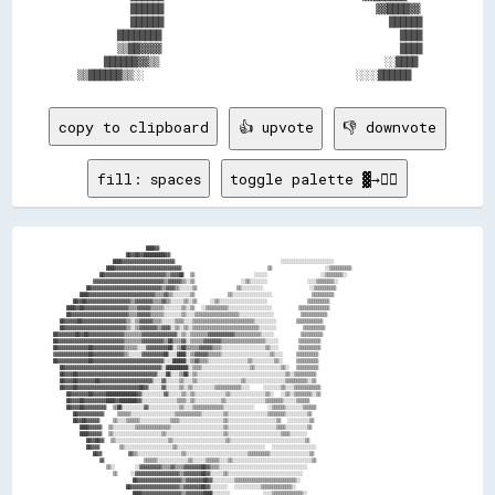
          ██████                                ▓▓████▓▓

          ██████                                  ██████

        ████████                                    ████

        ▒▒██▓▓▓▓                                    ████

      ██████▓▓▒▒                                  ░░████

copy to clipboard
👍 upvote
👎 downvote
fill: spaces
toggle palette ▓→✊🏽
                            ████▓▓                                                                                    
                      ██▓▓██▓▓██████████▓▓                                                                            
                  ████▓▓▓▓▓▓▓▓▓▓▓▓▓▓▓▓▓▓▓▓▓▓▓▓                                ░░░░░░░░░░░░░░░░░░░░░░░░                
                ████▓▓▓▓▓▓▓▓▓▓▓▓▓▓▓▓▓▓▓▓▓▓▓▓▓▓▓▓▓▓                          ▒▒                ░░▒▒▒▒▒▒▒▒▒▒            
              ██▓▓▓▓▓▓▓▓▓▓▓▓▓▓▓▓▓▓▓▓▓▓▓▓▓▓▓▓▒▒▓▓▓▓██  ▒▒                  ░░░░░░                ░░▒▒▒▒▒▒▒▒░░          
            ▓▓▓▓▓▓▓▓▓▓▓▓▓▓▓▓▓▓▓▓▓▓▓▓▓▓▓▓▓▓▓▓▒▒▓▓▓▓▓▓▒▒░░▒▒              ░░▒▒░░░░░░░░            ░░░░▒▒▒▒▒▒▒▒░░        
          ██▓▓▓▓▓▓▓▓▓▓▓▓▓▓▓▓▓▓▓▓▓▓▓▓▓▓▓▓▓▓▓▓▒▒▓▓▓▓▒▒░░░░░░▒▒            ▒▒░░░░░░░░░░              ░░▒▒▒▒▒▒▒▒▒▒        
        ████▓▓▓▓▓▓▓▓▓▓▓▓▓▓▓▓▓▓▓▓▓▓▓▓▓▓▓▓▓▓▒▒▒▒▓▓▒▒░░░░░░░░▒▒          ▒▒░░░░░░░░░░░░░░░░░░            ▒▒▒▒▒▒▒▒▒▒      
      ██▓▓██▓▓▓▓▓▓▓▓▓▓▓▓▓▓▓▓▓▓▓▓▒▒▓▓▓▓▓▓▓▓▒▒▒▒▓▓▒▒░░░░░░▒▒░░▒▒    ░░▒▒░░░░░░░░░░░░░░░░░░░░░░            ▒▒▒▒▒▒▒▒▒▒    
    ████▓▓██▓▓▓▓▓▓▓▓▓▓▓▓▓▓▓▓▓▓▓▓▒▒▒▒▓▓▓▓▓▓▒▒▒▒▒▒░░░░░░░░▒▒░░▒▒  ░░▒▒▒▒▒▒▒▒▒▒░░░░░░░░░░░░░░░░░░░░        ▒▒▒▒▒▒▒▒▒▒▒▒▒▒
    ██▓▓▓▓▓▓▓▓▓▓▓▓▓▓▓▓▓▓▓▓▓▓▓▓▓▓▒▒▒▒▓▓▓▓▓▓▒▒▒▒▒▒░░░░░░░░▒▒░░░░▒▒▒▒▒▒▒▒▒▒▒▒▒▒▒▒▒▒▒▒░░░░░░░░░░░░░░░░        ▒▒▒▒▒▒▒▒▒▒▒▒
  ██▓▓▓▓▓▓██▓▓▓▓▓▓▓▓▓▓▓▓▓▓▓▓▓▓▓▓▒▒░░▒▒▓▓▓▓▓▓▒▒▒▒░░░░░░▒▒▒▒░░░░▒▒▒▒▒▒▒▒▒▒▒▒▒▒▒▒▒▒▒▒▒▒▒▒▒▒▒▒░░░░░░░░░░      ▒▒▒▒▒▒▒▒▒▒▒▒
  ██▓▓▓▓▓▓▓▓▓▓▓▓▓▓▓▓▓▓▓▓▓▓▓▓▓▓▓▓▒▒░░▒▒▓▓▓▓▓▓▓▓▒▒▓▓▓▓░░▒▒░░▒▒░░▒▒▒▒▒▒▒▒▒▒▒▒▒▒▒▒▒▒▒▒▒▒▒▒▒▒▒▒▒▒░░░░░░░░        ▒▒▒▒▒▒▒▒▒▒
██▓▓▓▓▓▓▓▓██▓▓██▓▓▓▓▓▓▓▓▓▓▓▓▓▓▓▓▒▒▒▒▒▒▒▒▓▓▓▓▓▓▓▓▓▓▓▓▓▓▓▓░░▒▒░░▒▒▒▒▒▒▒▒▓▓▓▓▓▓▓▓▓▓▓▓▒▒▒▒▒▒▒▒▒▒▒▒░░░░░░        ▒▒▒▒▒▒▒▒▒▒
██▓▓▓▓▓▓▓▓▓▓▓▓▓▓▓▓▓▓▓▓▓▓▓▓▓▓▓▓▓▓▒▒▒▒▒▒▒▒▓▓▓▓▓▓▓▓▓▓▒▒██▒▒▒▒▓▓░░▒▒▒▒▒▒▓▓▓▓▓▓▓▓▒▒▒▒▒▒▒▒▒▒▒▒▒▒▒▒▒▒▒▒░░░░░░      ▒▒▒▒▒▒▒▒▒▒
██▓▓▓▓▓▓▓▓▓▓▓▓▓▓██▓▓▓▓▓▓▓▓▓▓▓▓▓▓▒▒▒▒▒▒░░░░▓▓▓▓▓▓▓▓▓▓██░░▒▒██▒▒▒▒▒▒▓▓▓▓▓▓▒▒▒▒░░░░░░░░░░░░░░░░░░░░▒▒░░░░      ▒▒▒▒▒▒▒▒▒▒
▓▓▓▓▓▓▓▓▓▓▓▓▓▓▓▓██▓▓▓▓▓▓▓▓▓▓▓▓▓▓▒▒░░░░░░▓▓▓▓▓▓▓▓▓▓██░░░░████░░▒▒▓▓▓▓▓▓▒▒▒▒▒▒░░░░░░░░░░░░░░░░░░░░░░▒▒░░░░    ▒▒▒▒▒▒▒▒▒▒
██▓▓▓▓▓▓▓▓▓▓▓▓▓▓██▓▓▓▓▓▓▓▓▓▓▓▓▓▓▓▓▓▓▓▓▓▓▓▓▓▓▓▓▓▓▓▓░░░░██████░░▒▒▓▓▒▒▒▒░░░░░░░░░░░░░░░░░░▒▒░░░░░░░░░░▒▒░░    ▒▒▒▒▒▒▒▒▒▒
  ██▓▓▓▓▓▓▓▓▓▓▓▓▓▓▓▓▓▓▓▓▓▓▓▓▓▓▓▓▓▓▓▓▓▓▓▓▓▓▓▓▓▓▓▓░░██████████░░▒▒▒▒░░░░░░░░░░░░░░░░░░░░░░▒▒░░░░░░░░░░░░▒▒░░  ▒▒▒▒▒▒▒▒▒▒
  ██▓▓▓▓██▓▓▓▓▓▓▓▓▓▓▓▓▓▓▓▓▓▓▓▓▓▓▓▓▓▓▓▓▓▓▓▓▓▓▓▓░░░░██░░░░▒▒██░░▒▒░░░░░░░░░░░░░░░░░░░░░░░░░░░░░░░░░░░░░░░░▒▒░░▒▒▒▒▒▒▒▒▒▒
  ██▓▓▓▓██▓▓▓▓▓▓▓▓██▓▓▓▓▓▓▓▓▓▓▓▓▓▓▓▓▓▓▓▓▓▓▓▓░░░░▓▓░░░░░░▒▒░░░░▒▒░░░░░░░░░░░░░░░░░░░░▒▒░░░░░░░░░░░░░░░░░░▒▒▒▒▒▒▒▒▒▒░░▒▒
  ██▓▓▓▓██▓▓▓▓▓▓▓▓▓▓▓▓▓▓▓▓▓▓▓▓▓▓▓▓▓▓▓▓██▓▓░░░░░░▓▓░░░░░░▒▒░░▒▒░░░░░░░░░░▒▒▒▒▒▒▒▒▒▒▒▒░░░░    ░░░░░░░░▒▒░░░░▒▒▒▒▒▒▒▒▒▒▒▒
    ██▓▓▓▓▓▓▓▓██▓▓▓▓▓▓██████████████▓▓░░░░░░░░░░▓▓░░░░░░▒▒░░▒▒░░░░░░░░░░░░░░▒▒░░░░░░░░░░░░░░░░▒▒░░  ░░▒▒░░▒▒▒▒▒▒▒▒░░▒▒
    ██▓▓▓▓██▓▓▓▓▓▓▓▓▓▓████▓▓████████▓▓░░░░░░░░░░░░░░░░▒▒▒▒░░▒▒░░░░░░░░░░░░▒▒░░░░░░░░░░░░░░░░░░▒▒▒▒▒▒▒▒░░░░░░▒▒▒▒▒▒    
    ██▓▓▓▓██▓▓▓▓▓▓▓▓▓▓  ▒▒██░░░░░░░░░░▓▓░░░░░░░░░░░░░░▒▒░░░░▒▒▒▒▒▒▒▒▒▒▒▒▒▒░░░░░░░░░░░░░░    ░░▒▒▒▒▒▒░░░░░░░░▒▒▒▒▒▒    
      ██▓▓▓▓▓▓▓▓▓▓▓▓    ▒▒▒▒▒▒░░░░░░░░░░░░░░░░░░░░▒▒▒▒▒▒▒▒▒▒▒▒░░░░░░░░░░▒▒░░░░░░░░░░░░░░░░░░▒▒▒▒▒▒▒▒░░░░░░░░░░▒▒      
      ██▓▓██▓▓▓▓▓▓    ▒▒░░░░▒▒▒▒▒▒░░░░░░░░░░░░░░▒▒▒▒░░░░░░░░░░░░░░░░░░░░▒▒░░░░░░░░░░░░░░░░░░░░░░▒▒  ░░░░░░░░░░▒▒      
        ████▓▓▓▓▓▓  ▒▒░░░░░░░░░░▒▒▒▒▒▒▒▒▒▒▒▒▒▒▒▒░░░░░░░░░░░░░░░░░░░░░░░░▒▒░░░░░░░░░░░░░░░░░░░░░░▒▒▒▒░░░░░░░░░░▒▒      
        ████▓▓▓▓▓▓  ▒▒░░░░░░░░░░░░░░░░░░░░░░▒▒░░░░░░░░░░░░░░░░░░░░░░░░░░▒▒░░░░░░░░░░░░░░░░░░░░░░░░▒▒▒▒░░░░░░░░        
          ██▓▓██▓▓  ▒▒░░░░░░░░░░░░░░░░░░░░░░░░▒▒░░░░░░░░░░░░░░░░░░░░░░░░▒▒░░░░░░░░░░░░░░░░░░░░░░░░░░░░░░░░░░▒▒        
          ██▓▓▓▓      ▒▒░░░░░░░░░░░░░░░░░░░░░░▒▒░░░░░░░░░░░░░░░░░░░░░░░░░░░░░░░░░░░░░░░░  ░░░░░░░░░░░░░░░░░░░░        
            ██▓▓        ▓▓▒▒░░░░░░░░░░░░░░░░░░░░▒▒░░░░░░░░░░░░░░░░░░░░░░░░░░░░▒▒▒▒▒▒▒▒▒▒░░░░░░░░░░░░░░░░░░▒▒          
              ▓▓            ▒▒▒▒▒▒░░░░░░░░░░░░░░▒▒░░░░░░▒▒▒▒▒▒░░░░▒▒░░░░░░░░░░░░░░░░░░░░░░░░░░░░░░░░░░░░▒▒            
                ▒▒░░      ░░▓▓▓▓▓▓▓▓▓▓▒▒▒▒▓▓▒▒▒▒▓▓▓▓▓▓▓▓██▓▓▒▒▒▒░░░░░░░░░░░░░░░░░░░░░░░░░░░░░░░░░░░░░░░░              
                  ▒▒    ░░▓▓▓▓▓▓▓▓▓▓▓▓▓▓▓▓▓▓▓▓▒▒▓▓▓▓▓▓▓▓██▓▓░░░░░░▒▒░░░░░░░░░░░░░░░░░░░░░░░░░░░░░░░░░░                
                        ██▓▓▓▓▓▓▓▓▓▓▓▓▓▓▓▓▓▓▓▓▒▒▓▓▓▓▓▓▓▓██▓▓░░░░░░░░░░▒▒▒▒▒▒▒▒▒▒▒▒▒▒▒▒▒▒▒▒▒▒▒▒▒▒▒▒░░                  
                      ██▓▓▓▓▓▓▓▓▓▓▓▓▓▓▓▓▓▓▓▓▓▓▒▒▓▓▓▓▓▓▓▓██▓▓░░░░░░░░  ░░░░░░░░░░░░▒▒▒▒▒▒▒▒▒▒▒▒▒▒░░                    
                        ████▓▓▓▓▓▓▓▓▓▓▓▓▓▓▓▓▓▓▒▒▓▓▓▓▓▓▓▓████░░░░░░░░          ░░░░▒▒▒▒▒▒▒▒▒▒▒▒▒▒░░                    
                          ▓▓▓▓▓▓▓▓▓▓▓▓▓▓▓▓▓▓▓▓▒▒▓▓▓▓▓▓▓▓▓▓▓▓░░░░░░░░        ░░▒▒▒▒▒▒▒▒▒▒▒▒▒▒░░░░                      
                          ▓▓▓▓██▓▓▓▓▓▓▓▓▓▓▓▓▓▓▒▒▓▓▓▓▓▓▓▓██▓▓░░░░░░          ▒▒▒▒▒▒▒▒▒▒▒▒▒▒░░                          
                            ██▓▓▓▓▓▓▓▓▓▓▓▓▓▓▒▒▓▓▓▓▓▓▓▓▓▓██▓▓░░░░░░        ▒▒▒▒▒▒▒▒▒▒▒▒▒▒▒▒▒▒                          
                              ██▓▓▓▓▓▓▓▓▓▓▓▓▒▒▒▒▓▓▓▓▓▓▓▓██▓▓░░          ▒▒▒▒▒▒▒▒▒▒▒▒▒▒▒▒▒▒                            
                              ▓▓▓▓▓▓▓▓▓▓▓▓▒▒▒▒▒▒▓▓▓▓▓▓▓▓██▓▓░░          ▒▒▒▒▒▒▒▒▒▒▒▒▒▒▒▒▒▒                            
                                ▓▓▓▓▓▓▓▓▓▓▒▒▓▓▓▓▓▓▓▓▓▓▓▓██▓▓░░        ░░▒▒▒▒▒▒▒▒▒▒▒▒▒▒▒▒░░                            
                                ▒▒▓▓▓▓▒▒▒▒▒▒▒▒▓▓▓▓▓▓▓▓▓▓██▓▓░░        ▒▒▒▒▒▒▒▒▒▒▒▒▒▒▒▒░░                              
                                  ▓▓▒▒▒▒▒▒▒▒▓▓▓▓▓▓▓▓▓▓▓▓██▓▓░░    ░░▒▒▒▒▒▒▒▒▒▒▒▒▒▒▒▒▒▒▒▒                              
                                  ▓▓▒▒▒▒▒▒▒▒▓▓▓▓▓▓▓▓▓▓▓▓██▓▓░░    ░░▒▒▒▒▒▒▒▒▒▒▒▒▒▒▒▒                                  
                                    ▓▓▒▒▒▒▓▓▓▓▓▓▓▓▓▓▓▓▓▓██▒▒░░  ░░▒▒▒▒▒▒▒▒▒▒▒▒  ░░▒▒                                  
                                    ▓▓▒▒▒▒▓▓▓▓▓▓▓▓▓▓▓▓▓▓██▒▒░░  ░░▒▒▒▒▒▒▒▒▒▒▒▒  ░░                                    
                                    ██▒▒▓▓██▓▓▓▓▓▓▓▓▓▓▓▓██▒▒░░  ░░▒▒▒▒▒▒▒▒▒▒    ░░                                    
                                    ██▓▓████▓▓▓▓▓▓▓▓▓▓▓▓██▒▒░░  ░░▒▒▒▒▒▒▒▒▒▒    ░░                                    
                                    ██▓▓████▓▓▓▓▓▓▓▓▓▓▓▓██▒▒░░  ░░▒▒▒▒▒▒▒▒▒▒    ░░                                    
                                    ▓▓▓▓▒▒██▓▓▓▓▓▓▓▓▓▓▓▓██▒▒    ░░▒▒▒▒▒▒▒▒                                            
                                    ▓▓░░  ▓▓▓▓▓▓▓▓▓▓▓▓▓▓▓▓▒▒  ░░▒▒▒▒▒▒▒▒▒▒                                            
                                        ██▓▓▓▓▓▓▓▓▓▓▓▓██▒▒▒▒  ▒▒▒▒▒▒▒▒░░                                              
                                        ██▓▓▓▓▓▓▓▓▓▓▓▓██▒▒▒▒  ░░▒▒▒▒▒▒░░                                              
                                      ██▓▓▓▓▓▓▓▓▓▓▓▓▓▓██▒▒▓▓▒▒▒▒▒▒▒▒░░                                                
                                      ▓▓▓▓▓▓▓▓▓▓▓▓▓▓▓▓██▒▒▓▓▒▒▒▒▒▒▒▒░░                                                
                                      ▓▓▓▓▓▓▓▓▓▓▓▓▓▓▓▓▓▓▒▒▓▓▒▒▒▒▒▒▒▒░░                                                
                                      ▓▓▓▓▓▓▓▓▓▓▓▓▓▓██▒▒▒▒▓▓▒▒▒▒▒▒▒▒▒▒                                                
                                      ▓▓▓▓▓▓▓▓▓▓▓▓▓▓██▒▒▒▒▓▓▒▒▒▒▒▒░░                                                  
                                      ▓▓▓▓▓▓▓▓▓▓▓▓██▓▓▒▒▓▓▓▓▒▒▒▒▒▒░░                                                  
                                      ▓▓▓▓▓▓▓▓▓▓▓▓██▒▒▒▒▓▓▓▓▒▒▒▒▒▒░░                                                  
                                      ▓▓▓▓▓▓▓▓▓▓▓▓██▒▒▒▒▓▓▓▓▒▒▒▒▒▒░░                                                  
                                      ██▓▓▓▓▓▓▓▓▓▓▒▒▒▒▒▒▓▓▓▓▒▒▒▒▒▒░░                                                  
                                      ▓▓▓▓▓▓▓▓▓▓▓▓▒▒▒▒▒▒██▓▓▒▒▒▒░░                                                    
                                    ▓▓▓▓▓▓▓▓▓▓▓▓▓▓▒▒▒▒▒▒██▓▓▒▒▒▒░░                                                    
                                    ██▓▓██████▓▓▓▓▒▒▒▒██▓▓▓▓▒▒▒▒░░                                                    
                                    ▓▓▓▓      ▓▓▓▓▒▒▒▒▓▓██▓▓▒▒▒▒░░                                                    
                                  ▒▒░░░░      ▓▓▓▓▒▒▒▒████▓▓▒▒▒▒░░                                                    
                                              ▓▓▓▓▒▒▒▒████▓▓▒▒▒▒░░                                                    
                                              ░░▓▓▒▒▒▒████▓▓▒▒▒▒░░                                                    
                                                ▓▓▒▒▒▒▒▒██▓▓▒▒                                                        
                                                ▓▓▒▒▓▓  ██▓▓▒▒                                                        
                                                ▒▒▓▓██  ██▓▓▒▒                                                        
                                                ░░▓▓██  ██▓▓▒▒                                                        
                                                  ▒▒██  ██▓▓▒▒                                                        
                                                    ██  ██▓▓▒▒                                                        
                                                    ▒▒  ██▓▓▒▒                                                        
                                                        ▒▒▓▓▒▒                                                        
                                                          ██▒▒                                                        
                                                          ██▒▒                                                        
                                                          ▒▒▒▒░░░░                                                    
                                                            ▒▒▒▒░░                                                    
    