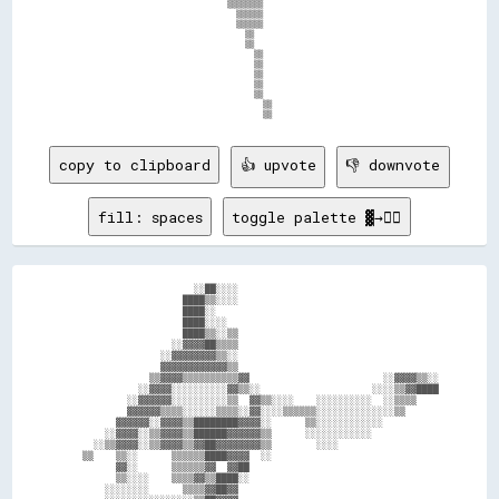
                                  ▒▒▒▒▒▒▒▒                                    

                                    ▒▒▒▒▒▒                                    

                                    ▒▒▒▒▒▒                                    

                                      ▒▒                                      

                                      ▒▒                                      

                                        ▒▒                                    

                                        ▒▒                                    

                                        ▒▒                                    

                                        ▒▒                                    

                                        ▒▒                                    

                                          ▒▒                                  

copy to clipboard
👍 upvote
👎 downvote
fill: spaces
toggle palette ▓→✊🏽
                        ░░██░░░░                                    

                      ████▒▒░░░░                                    

                      ████░░                                        

                      ████░░░░                                      

                      ████▒▒░░▒▒                                    

                    ░░▓▓▓▓██▒▒▒▒                                    

                  ░░▓▓▓▓▓▓▓▓▒▒░░                                    

                  ▓▓▓▓▓▓▓▓▓▓▓▓▒▒                                    

                ▒▒▓▓▓▓▒▒▒▒▒▒▒▒▒▒▓▓                        ░░▓▓▓▓▒▒░░

              ░░▓▓▓▓░░░░░░░░░░▓▓▒▒░░                    ░░░░▒▒▓▓████

            ░░▓▓▓▓▓▓░░░░░░░░░░▒▒  ▓▓▒▒░░░░    ░░░░░░░░░░  ░░▒▒▒▒    

            ▓▓▓▓▓▓▒▒▒▒░░░░░░▒▒▒▒░░▓▓░░░░▒▒▒▒▒▒░░░░░░░░░░░░░░▒▒      

          ▓▓▓▓▓▓░░▓▓▓▓▒▒████████▓▓▓▓░░      ▒▒░░░░░░░░░░░░          

        ░░▓▓▓▓░░▒▒▓▓▓▓▒▒██████▓▓▓▓▓▓▒▒      ░░░░░░░░░░░░            

      ░░▒▒▓▓▓▓░░▒▒▓▓▓▓▒▒▓▓██▓▓▓▓▓▓▓▓▒▒        ░░░░                  

    ▒▒    ▒▒░░      ▒▒▒▒▒▒████▓▓▓▓  ░░                              

          ▓▓░░      ▒▒▒▒▒▒▓▓  ▓▓██                                  

          ▒▒░░░░    ▒▒▒▒▓▓▒▒████░░                                  

        ░░░░░░░░      ▒▒▒▒▓▓██▓▓                                    
