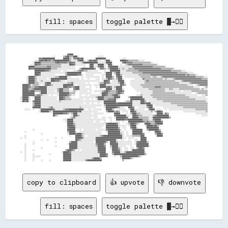
fill: spaces
toggle palette ▓→✊🏽
                                              ▓▓████                                                                                                                                    

                                ░░        ▒▒▓▓██▒▒▒▒████░░                  ░░░░░░                                                                                                      

                  ▓▓▓▓████████████        ██████▒▒░░▓▓▓▓██▓▓██            ██████████                ░░░░                                                                                

              ░░░░▓▓██▓▓██▓▓▓▓▒▒▓▓██████████████▒▒░░░░░░▓▓████░░  ▒▒██▓▓██▓▓░░░░  ░░████░░        ██████▓▓▒▒▒▒▒▒▒▒▒▒░░░░░░                                                              

            ░░██████▒▒▒▒▒▒▒▒▒▒▒▒▒▒▓▓██▓▓▓▓▓▓▓▓▒▒██▓▓▓▓░░░░░░▒▒██████████████░░░░░░░░██████          ▓▓██▓▓▓▓▓▓▒▒▒▒▒▒▒▒▒▒▒▒▒▒▒▒▒▒░░                                                      

          ░░░░██▓▓▓▓▒▒▒▒▒▒▒▒▒▒▒▒▒▒▒▒▒▒▒▒░░░░░░░░████▓▓░░░░░░░░░░    ████░░░░██████░░░░████░░      ░░  ░░▒▒▓▓▓▓▓▓▓▓▓▓▓▓▓▓▒▒▒▒▒▒▒▒▒▒▒▒▒▒░░                                                

        ██████▒▒▒▒▒▒▒▒▒▒▒▒▓▓▓▓▒▒▒▒▒▒▒▒▒▒░░░░░░░░░░░░░░        ░░    ████░░░░▓▓████░░  ▓▓████████░░░░░░░░░░░░░░▓▓▓▓▓▓▓▓▓▓▓▓▓▓▓▓▓▓▓▓▒▒▒▒▒▒▒▒▒▒▒▒░░                                        

        ██▓▓▓▓████████████████▒▒▒▒▒▒░░░░░░░░░░░░░░░░░░    ▒▒████████████▓▓    ▓▓▓▓▒▒░░▒▒████████▒▒░░▒▒░░░░▒▒▒▒▒▒▓▓▓▓▓▓▓▓▓▓▓▓▓▓▓▓▓▓▓▓▓▓▓▓▓▓▒▒▒▒▒▒▒▒▒▒▒▒░░                                

              ██████████▓▓▓▓▒▒░░░░░░░░░░  ░░░░      ░░░░▒▒▓▓▓▓▒▒▒▒░░░░░░░░░░      ░░    ██████████░░░░░░▒▒▒▒▒▒▒▒▒▒▒▒▓▓▓▓▓▓▓▓▓▓▓▓▓▓▓▓▓▓▓▓▓▓▓▓▓▓▓▓▓▓▓▓▒▒▒▒▒▒▒▒▒▒░░░░                      

              ██████░░░░░░░░░░░░░░░░░░░░░░░░▒▒██████████████    ░░░░░░░░░░░░░░░░  ░░██████░░▒▒████░░░░░░░░░░░░▒▒▒▒▒▒▒▒▒▒▓▓▓▓▓▓▓▓▓▓▓▓▓▓▓▓▓▓▓▓▓▓▓▓▓▓▓▓▓▓▓▓▓▓▒▒▒▒▒▒▒▒▒▒░░░░░░              

              ████▓▓░░░░░░░░░░░░░░          ▒▒██████████▓▓▓▓░░  ░░░░░░░░        ░░░░██████  ░░████▒▒░░░░░░░░░░░░░░░░▒▒▒▒▒▒▒▒▒▒▒▒▓▓▓▓▓▓▓▓▓▓▓▓▓▓▓▓▓▓▓▓▓▓▓▓▓▓▓▓▓▓▓▓▓▓▒▒▓▓▒▒▒▒▒▒░░          

      ░░██████▒▒░░░░░░░░░░░░░░░░░░▒▒▒▒████████░░░░          ░░  ░░░░░░░░░░░░░░  ░░  ██████▒▒  ▓▓████  ░░░░░░░░░░░░░░░░▒▒▒▒▒▒▒▒▒▒░░▒▒▒▒░░░░▒▒▓▓▓▓▓▓▓▓▓▓▓▓▓▓▓▓▓▓▓▓▓▓▓▓▓▓▓▓▓▓▓▓▒▒▒▒▒▒▒▒░░░░

      ░░██████▒▒░░░░░░░░░░  ░░████████████████░░░░░░░░░░░░  ░░    ░░      ░░░░  ░░░░▒▒██▓▓▒▒░░▒▒████░░          ░░░░░░░░▓▓▒▒▒▒▒▒▒▒▒▒▒▒▒▒▒▒▒▒░░▒▒░░░░░░▒▒▓▓▓▓▓▓▓▓▓▓▓▓▓▓▓▓▓▓▓▓▓▓▓▓▓▓▒▒▒▒▒▒

      ░░██████▒▒░░░░▒▒░░░░░░░░████▓▓▓▓▒▒░░░░  ░░░░░░░░░░░░░░░░░░░░░░░░░░░░░░░░  ░░████▓▓  ░░░░░░██████      ░░░░░░░░░░░░░░▒▒▓▓▒▒▒▒▒▒▒▒▒▒▒▒▒▒▒▒▒▒▒▒▒▒▒▒▒▒░░░░░░▒▒▓▓▓▓▓▓▓▓▓▓▓▓▓▓▓▓▓▓▓▓▓▓▓▓

      ░░██████▒▒▒▒░░░░░░▓▓████░░░░░░░░░░░░░░░░▒▒▒▒▓▓░░░░░░░░░░░░  ░░        ░░▒▒▒▒██▓▓▓▓░░░░░░░░▒▒████░░    ░░░░░░░░░░░░░░▒▒▒▒▒▒▒▒▒▒▒▒▒▒▒▒▒▒▒▒▒▒▒▒▒▒▒▒▒▒▒▒▒▒░░░░░░░░░░▒▒▓▓▓▓▓▓▓▓▓▓▓▓▓▓▓▓

  ██████▓▓░░▒▒▒▒▒▒░░  ░░▓▓██▓▓▒▒░░░░░░░░░░██████████░░  ░░░░░░░░░░░░░░  ░░░░░░██████░░░░░░░░░░░░░░██▓▓▒▒    ░░░░░░░░░░▒▒▒▒▒▒▒▒▒▒▒▒▒▒▒▒▒▒▒▒▒▒▒▒▒▒▒▒▒▒▒▒▒▒▒▒▒▒▒▒▒▒▒▒▒▒░░░░░░  ░░▒▒▓▓▓▓▓▓▓▓

  ██████▓▓▒▒▒▒▓▓▓▓████████░░░░░░░░░░░░░░░░████▓▓▓▓▒▒▓▓████░░░░░░    ░░    ░░  ██████▓▓██▓▓░░▒▒██████          ░░░░░░░░░░▒▒▒▒▒▒▒▒▒▒▒▒▓▓▓▓▓▓▒▒▒▒▒▒▒▒▒▒▒▒▒▒▒▒▒▒▒▒▒▒▒▒▒▒▒▒▒▒▒▒░░░░░░    ░░▒▒

  ██████▒▒▒▒▓▓████████████░░░░░░░░░░▒▒████▒▒▒▒▒▒    ▓▓████░░░░░░░░░░░░        ░░    ██████░░░░██████░░          ░░░░░░░░░░░░░░▒▒▒▒▒▒▒▒▒▒▒▒▒▒▒▒░░░░▒▒▒▒░░░░░░▒▒▒▒▒▒▒▒▒▒▒▒▒▒▒▒▒▒▒▒░░▒▒░░░░

  ██████▓▓████▒▒▒▒▒▒██████░░░░░░░░  ▒▒████▒▒▒▒▒▒░░░░▒▒░░  ░░░░░░░░  ░░  ░░░░░░░░▒▒▓▓██▓▓▒▒▒▒▒▒▓▓████▓▓            ░░░░░░░░░░░░░░░░▒▒▒▒▒▒▒▒▒▒▒▒░░░░░░░░░░░░░░░░  ░░░░░░░░▒▒▒▒▒▒▒▒▒▒▒▒▒▒▒▒

  ████████████    ░░██████░░░░░░░░░░░░██████████▒▒▒▒▒▒    ░░░░░░░░░░░░        ░░██████▒▒▒▒▒▒▒▒▓▓██▓▓▒▒                ░░░░░░░░░░░░▒▒▒▒▒▒▒▒▒▒▒▒▒▒▒▒▒▒▒▒▒▒░░░░░░░░░░░░░░░░    ░░▒▒▒▒▒▒▒▒▒▒

  ████████████▒▒▓▓▓▓▒▒░░░░░░  ░░    ░░████████▓▓▒▒░░░░    ░░    ░░  ░░░░░░░░░░░░████▓▓▒▒▒▒▓▓████▒▒                ░░░░▒▒░░░░░░░░▒▒▒▒▒▒▒▒▒▒▒▒▒▒▒▒▒▒▒▒▒▒▒▒▒▒▒▒▒▒▒▒▒▒░░░░░░░░░░░░    ░░░░▒▒

░░██████░░  ░░██████░░░░░░░░░░░░░░░░  ████▓▓▒▒▒▒░░        ░░░░░░░░░░░░░░░░▒▒██████▒▒▒▒▒▒▒▒▒▒██████        ▒▒████████████░░░░░░░░░░▒▒▒▒▒▒▒▒▒▒▒▒▒▒▒▒▒▒▒▒▒▒▒▒▒▒▒▒▒▒▒▒▒▒▒▒░░░░░░░░░░░░░░░░  

░░██████░░    ██████░░░░░░░░░░░░░░░░  ████▓▓▒▒▒▒▒▒░░░░░░░░░░░░  ░░░░  ░░  ░░██████▒▒▒▒▓▓▓▓▓▓██░░            ██████████████░░░░░░░░░░░░▒▒▒▒▒▒▒▒▒▒▒▒▒▒▒▒▒▒▒▒▒▒▒▒▒▒▒▒▒▒▒▒▒▒▒▒▒▒░░░░░░░░░░░░

░░██▓▓██░░  ▓▓██████░░░░░░░░░░░░░░░░░░▒▒░░░░░░░░░░░░░░░░░░░░░░░░░░░░░░░░░░░░░░░░░░████████████        ░░▒▒▒▒██░░░░░░░░████▒▒  ░░░░░░░░░░░░░░▒▒▒▒▒▒▒▒▒▒▒▒▒▒▒▒▒▒▒▒▒▒▒▒▒▒▒▒▒▒▒▒▒▒▒▒▒▒▒▒▒▒░░

            ▒▒██████░░░░░░░░░░░░░░░░░░░░░░░░░░░░░░░░░░░░░░░░░░  ░░░░  ░░    ░░    ████████████▓▓██████████████░░░░░░░░████▓▓████░░░░░░░░░░░░░░░░░░░░▒▒▒▒▒▒▒▒▒▒▒▒▒▒▒▒▒▒▒▒▒▒▒▒▒▒▒▒▒▒▒▒▒▒▒▒

            ▒▒██████░░░░░░░░░░░░░░░░░░░░░░░░░░░░░░░░░░░░░░░░░░░░░░░░░░░░░░░░░░░░  ▒▒██████████████████████████░░░░░░░░░░░░░░██████  ░░░░░░░░░░░░░░░░░░░░░░▒▒▒▒▒▒▒▒▒▒▒▒▒▒▒▒▒▒▒▒▒▒▒▒▒▒▒▒▒▒

            ████████░░░░░░░░▒▒▓▓░░░░░░░░░░░░░░░░░░░░░░░░░░▒▒░░░░░░░░░░░░░░        ░░██████████▓▓▒▒░░░░    ████▓▓    ░░░░░░░░▒▒████░░        ░░░░░░░░░░░░░░░░░░░░▒▒▒▒▒▒▒▒▒▒▒▒▒▒▒▒▒▒▒▒▒▒▒▒

    ░░░░░░  ░░    ░░████████████▓▓░░░░░░░░▒▒▓▓▓▓██████████████░░  ░░░░  ░░░░░░░░    ██████▒▒    ░░░░░░░░  ░░████░░░░░░░░░░    ▓▓████  ░░░░    ░░  ░░░░░░░░░░░░░░░░░░░░░░░░░░▒▒▒▒▒▒▒▒▒▒▒▒

                  ░░████████▒▒░░████████████████████████▓▓██░░░░░░░░░░░░░░░░        ▒▒██████▒▒▓▓▒▒  ░░░░░░  ████▓▓░░░░░░░░░░░░░░▒▒░░▒▒████▓▓                    ░░░░░░░░░░░░░░░░░░░░░░▒▒

                                ██████████▓▓▓▓▒▒░░▒▒████░░░░░░░░░░░░░░  ░░░░░░░░░░          ██████      ░░  ▒▒████▒▒▒▒░░░░░░░░░░░░    ██████░░▓▓▒▒                          ░░░░░░░░░░░░

                                ██▒▒░░            ░░████▒▒░░░░░░░░░░░░░░░░░░                ▓▓██████████░░░░  ████▓▓▒▒▒▒░░░░░░░░░░▒▒▓▓████████████                                ░░░░░░

                                                ░░▒▒▓▓░░░░░░░░░░░░░░░░  ░░░░    ░░░░  ░░░░  ░░██████████▓▓  ░░██████▒▒▒▒▒▒▒▒▒▒░░░░████████████████▒▒                                    

                                          ░░░░██████░░░░░░░░░░░░░░░░░░░░░░░░░░░░░░░░    ░░    ████████▓▓▓▓██████████████▒▒▒▒▒▒░░░░▓▓██████░░                                            

                                            ░░██████░░░░░░░░░░░░░░░░░░░░  ░░░░    ░░    ░░    ░░░░  ░░    ██████████████▓▓▒▒▓▓▒▒▒▒▒▒██████▓▓                                            

                                              ██████▒▒░░░░░░░░░░░░░░░░░░░░░░░░░░░░░░▓▓████████▓▓░░      ░░▒▒████▓▓▒▒░░    ██████▒▒▒▒▓▓██████                                            

                                              ██████▓▓░░░░░░░░░░░░░░░░░░░░░░░░░░░░  ████████████░░░░░░░░  ░░██████        ░░██████▓▓██▒▒░░                                              

                                              ▓▓██████░░░░░░░░░░░░░░░░░░░░░░░░░░    ████████████▒▒  ░░░░    ▓▓████░░        ████████████                                                

            ░░                                ████████    ░░  ░░░░░░░░░░░░  ░░░░░░░░▓▓██████████▓▓░░  ░░    ░░██████████    ▒▒██████████▒▒                                              

    ░░                                        ▒▒██████░░  ░░░░░░░░░░░░░░░░░░░░░░    ░░████████████░░░░  ░░    ██████████      ░░    ██████░░                                            

                    ░░                        ░░██████▓▓████▒▒░░░░░░░░░░░░░░░░░░      ████████████▒▒░░  ░░    ██████████▓▓          ▒▒████▓▓                                            

    ░░                                          ░░    ██████▒▒░░  ░░░░░░░░░░░░▒▒▓▓██████████████████░░  ░░░░░░▒▒▒▒▒▒▒▒████            ██████                                            

░░  ░░                            ░░    ░░            ██████▓▓░░░░░░░░░░░░██████████████████████████░░░░  ░░░░░░      ██████                                                            

                    ░░    ░░                          ██▓▓▒▒░░░░░░░░░░░░░░████████████████████░░  ░░░░    ░░    ░░░░  ██████                                                            

            ░░                    ░░            ▒▒██████░░░░░░░░░░░░░░░░  ██████████▒▒  ██████▒▒░░░░░░░░░░░░░░  ░░▓▓████████▒▒                                                          

    ░░      ░░                                ░░████████░░░░░░░░░░░░░░░░░░▓▓██████▒▒    ████████░░░░░░░░░░░░░░  ░░████████████                                                          

    ░░                            ░░            ████████░░░░░░░░░░░░░░░░░░▒▒██████▓▓    ▒▒██████░░░░░░░░    ░░    ████████████░░                                                        

    ░░              ░░                          ████████░░░░░░░░░░░░░░░░░░░░████████    ░░██████▒▒░░  ░░░░  ░░░░  ▒▒████▓▓                                                              

    ░░      ░░                              ▒▒████▓▓▒▒  ░░  ░░░░░░░░░░░░░░░░████████      ██████▓▓░░  ░░░░  ░░████████████                                                              

░░  ░░                                  ░░██████▓▓░░░░░░░░░░░░░░░░░░░░░░░░░░▓▓██████      ▓▓██████░░░░▒▒██████████████████░░                                                            

    ░░      ░░              ░░            ████████░░░░░░░░░░░░░░░░░░░░░░░░░░░░██████▓▓    ▒▒██████████████████████████████▒▒                                                            

    ░░      ░░░░░░░░                      ████████░░░░░░░░░░░░░░░░░░░░░░░░░░░░██████▓▓      ░░    ▒▒████████████████▒▒░░                                                                

    ░░      ░░                            ████████░░░░░░░░░░░░░░░░░░░░▒▒██████▒▒                  ░░████████▒▒░░                                                                        

copy to clipboard
👍 upvote
👎 downvote
fill: spaces
toggle palette ▓→✊🏽