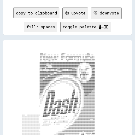
copy to clipboard
👍 upvote
👎 downvote
fill: spaces
toggle palette ▓→✊🏽
                                                                                                                                                      
                                                                                                                                                      
                                                                                                                                                      
                                                                                                                                                      
                                                                                                                                                      
                              ▒▒▒▒  ░░░░                        ░░▒▒▒▒░░                                    ▒▒░░                                      
                              ▒▒▒▒░░▒▒░░  ░░░░  ░░  ░░░░  ░░    ▒▒▒▒░░    ░░░░  ░░  ░░░░  ░░  ░░░░  ░░  ░░░░▒▒▒▒  ░░░░                                
                              ▒▒░░▒▒▒▒░░▒▒░░▒▒░░▒▒  ▒▒▒▒░░▒▒    ▒▒▒▒▒▒░░▒▒▒▒▒▒▒▒▒▒▒▒▒▒▒▒▒▒▒▒▒▒▒▒▒▒  ▒▒  ▒▒▒▒▒▒▒▒░░░░▒▒░░                              
                              ▒▒  ▒▒▒▒░░▒▒▒▒▒▒▒▒▒▒░░▒▒▒▒░░░░    ▒▒▒▒░░░░▒▒  ░░▒▒▒▒▒▒  ▒▒░░░░▒▒  ▒▒  ▒▒  ▒▒▒▒░░  ▒▒▒▒▒▒░░                              
                              ▒▒  ▒▒▒▒░░▒▒░░░░░░░░▒▒░░▒▒▒▒      ▒▒▒▒    ▒▒░░▒▒▒▒▒▒▒▒  ▒▒░░░░▒▒  ▒▒░░▒▒▒▒▒▒▒▒▒▒▒▒▒▒░░▒▒▒▒                              
                              ░░    ░░░░  ░░▒▒░░  ░░                      ▒▒░░            ░░░░  ░░  ░░▒▒░░░░░░░░░░░░░░░░                              
                            ░░▓▓▓▓▓▓▓▓▓▓▓▓▓▓▓▓▓▓▓▓▓▓▓▓▓▓▓▓▓▓▓▓▓▓▓▓▓▓▓▓▓▓▓▓▓▓▓▓▓▓▓▓▓▓▓▓▓▓▓▓▓▓▓▓▓▓▓▓▓▓▒▒▒▒▒▒▓▓▓▓▓▓▓▓▓▓▓▓▓▓                              
                            ░░▓▓▓▓▓▓▓▓▓▓▒▒▒▒▓▓▓▓▒▒▓▓▓▓▓▓▓▓▓▓▓▓▓▓▓▓▓▓▓▓▓▓▓▓▓▓▓▓▓▓▓▓▓▓▓▓▓▓▓▓▓▓▓▓▓▓░░░░      ░░░░▓▓▓▓▓▓▓▓▓▓                              
                            ░░▓▓▓▓▓▓▓▓▓▓░░░░░░░░▒▒▓▓▓▓▓▓▓▓▓▓▓▓▓▓▓▓▓▓▓▓▓▓▓▓▓▓▓▓▓▓▓▓▓▓▓▓▓▓▓▓▓▓▒▒░░              ░░▓▓▓▓▓▓▓▓                              
                            ░░▓▓▓▓▓▓▓▓▒▒▓▓░░░░░░░░▓▓▓▓▓▓▓▓▓▓▓▓▓▓▓▓▓▓▓▓▓▓▓▓▓▓▓▓▓▓▓▓▓▓▓▓▓▓▓▓▓▓░░░░░░      ░░░░░░  ░░▓▓▓▓▓▓                              
                            ░░▒▒▓▓▓▓▓▓░░▓▓▓▓▓▓▓▓▓▓▓▓▓▓▓▓▓▓▒▒▒▒▓▓▓▓▓▓▓▓▓▓▓▓▓▓▓▓▓▓▓▓▒▒▒▒▒▒░░░░  ░░░░      ░░▒▒▒▒░░  ░░▒▒▓▓                              
                            ░░░░▒▒░░░░░░░░░░▒▒▒▒░░░░▒▒▒▒░░▒▒▓▓▓▓▓▓▒▒░░░░░░  ▒▒▒▒▒▒▓▓▓▓▓▓▓▓░░  ▒▒░░▒▒░░░░▒▒▒▒      ░░▓▓▒▒                              
                            ░░▓▓▓▓▓▓▓▓▓▓▒▒▓▓▓▓▓▓▓▓▓▓▓▓▓▓▓▓▒▒░░░░▒▒▓▓▓▓▓▓▓▓▓▓▓▓▓▓▓▓▓▓▓▓▓▓▓▓░░  ░░░░░░░░░░░░        ░░▓▓▓▓                              
                            ░░▓▓▓▓▓▓▓▓▓▓▓▓▓▓▓▓▓▓▓▓▓▓░░░░▒▒▓▓▓▓▓▓▓▓▓▓▓▓▓▓▓▓▓▓▓▓▓▓▓▓▓▓▓▓▓▓▓▓░░  ░░  ▒▒▓▓▒▒▓▓░░░░    ░░▓▓▓▓                              
                            ░░▓▓▓▓▓▓▓▓▓▓▓▓▓▓▓▓▒▒░░▒▒▓▓▓▓▓▓▓▓▓▓▓▓▓▓▒▒▒▒▒▒▒▒▒▒▒▒▒▒▓▓▓▓▓▓▓▓▓▓░░    ▓▓▒▒▓▓▓▓▒▒▓▓▒▒    ░░▓▓▓▓                              
                            ░░▓▓▓▓▓▓▓▓▓▓▓▓░░▒▒▓▓▓▓▓▓▓▓▓▓▓▓▒▒▒▒░░░░░░          ░░░░░░▒▒▓▓▓▓░░    ▓▓  ▒▒▒▒░░░░      ▒▒▓▓▓▓                              
                            ░░▓▓▓▓▓▓▓▓░░▒▒▓▓▓▓▓▓▓▓▓▓▓▓▒▒░░░░        ░░░░░░░░        ░░░░▒▒▒▒░░  ▒▒  ▒▒▒▒░░░░    ░░▓▓▓▓▓▓                              
                            ░░▓▓▓▓░░▒▒▓▓▓▓▓▓▓▓▓▓▓▓▒▒░░      ░░▒▒▒▒▒▒▒▒▒▒▒▒▒▒▒▒▒▒▒▒░░    ░░░░░░░░  ▒▒▒▒▒▒▒▒░░  ░░▓▓▓▓▓▓▓▓                              
                            ░░▒▒▒▒▓▓▓▓▓▓▓▓▓▓▓▓▓▓▒▒░░    ▒▒▒▒▒▒░░░░          ░░░░▒▒▒▒▒▒░░    ░░▒▒░░░░      ░░░░▓▓▓▓▓▓▓▓▓▓                              
                            ░░▓▓▓▓▓▓▓▓▓▓▓▓▓▓▒▒░░    ▒▒▒▒░░    ░░░░░░░░░░░░░░      ░░▒▒▒▒▒▒    ░░▓▓▒▒░░░░░░▒▒▓▓▓▓▓▓▓▓▓▓▓▓                              
                            ░░▓▓▓▓▓▓▓▓▓▓▓▓▒▒░░  ░░▒▒░░  ░░░░░░          ░░░░░░░░░░    ▒▒▒▒▒▒    ░░▓▓▓▓▓▓▓▓▓▓▓▓▓▓▓▓▓▓▓▓▓▓                              
                            ░░▓▓▓▓▓▓▓▓▓▓▒▒░░  ▒▒░░  ░░░░                      ░░░░░░    ▒▒▒▒▒▒  ░░▒▒▓▓▓▓▓▓▓▓▓▓▓▓▓▓▓▓▓▓▓▓                              
                            ░░▓▓▓▓▓▓▓▓▒▒    ▒▒░░░░░░                              ░░░░    ▒▒▒▒░░  ░░▓▓▓▓▓▓▓▓▓▓▓▓▓▓▓▓▓▓▓▓                              
                            ░░▓▓▓▓▓▓▒▒░░  ▒▒  ░░                                    ░░░░    ▒▒▒▒  ░░▒▒▓▓▓▓▓▓▓▓▓▓▓▓▓▓▓▓▓▓                              
                            ░░▓▓▓▓▒▒░░  ▒▒░░                                        ░░▒▒    ░░▒▒░░  ▒▒▓▓▓▓▓▓▓▓▓▓▓▓▓▓▓▓▒▒                              
                            ░░▓▓▓▓░░  ▒▒  ░░▒▒▒▒▓▓▓▓▒▒                              ████      ▒▒▒▒  ░░▓▓▓▓▓▓▓▓▓▓▓▓▓▓▒▒▒▒                              
                            ░░▓▓▒▒  ░░░░  ▓▓▓▓████████                            ░░████  ░░  ▒▒▒▒  ░░▓▓▓▓▓▓▓▓▓▓▓▓▒▒▒▒▒▒                              
                            ▒▒▒▒░░  ░░    ██▓▓░░▓▓▓▓██                            ▓▓▓▓██  ░░  ░░▒▒  ░░▒▒▓▓▓▓▓▓▒▒▒▒▒▒▒▒▒▒                              
                            ░░░░  ▒▒░░  ░░▓▓▓▓  ▒▒████                            ████░░  ░░  ░░▒▒  ░░▒▒▓▓▓▓▒▒▒▒▒▒▒▒▒▒▒▒                              
                            ░░░░░░░░    ▒▒▓▓██  ▓▓██▒▒                            ████  ░░▒▒  ░░▒▒  ░░▒▒▒▒▒▒▒▒▒▒▒▒▒▒▒▒▒▒                              
                            ░░  ░░      ▓▓██▒▒  ████░░                  ░░  ▒▒  ▒▒████████▓▓░░  ▒▒  ░░▒▒▒▒▒▒▒▒▒▒▒▒▒▒▒▒▒▒                              
                              ░░░░      ████    ████      ░░▒▒▒▒    ▒▒▓▓████▓▓  ▓▓▓▓▒▒░░████  ░░▒▒  ░░▒▒▒▒▒▒▒▒▒▒▒▒▒▒▒▒▒▒                              
                              ░░      ░░████    ▓▓██  ▒▒██▓▓▓▓████░░██▒▒  ████  ████  ░░████  ░░▒▒  ░░▒▒▒▒▒▒▒▒▒▒▒▒▒▒▒▒▒▒                              
                              ░░      ▓▓██▓▓  ▓▓████░░████  ████  ▓▓▓▓░░░░████░░████  ▓▓▓▓▒▒░░░░▒▒  ░░▒▒▒▒▒▒▒▒▒▒▒▒▒▒▒▒▒▒                              
                                      ████░░  ████░░▓▓██░░  ████  ████        ▒▒▓▓▓▓  ████    ▒▒░░  ░░▒▒▒▒▒▒▒▒▒▒▒▒▒▒▒▒▒▒                              
                            ░░        ████    ████        ▒▒████░░██▓▓██▓▓██  ████░░░░████    ▒▒    ░░▒▒▒▒▒▒▒▒▒▒▒▒▒▒▒▒▒▒                              
                                    ▒▒████  ▒▒▓▓▓▓  ░░▓▓██▓▓██▒▒    ░░▒▒▓▓██  ██▓▓  ▒▒██▓▓░░░░▒▒  ░░▒▒▒▒▒▒▒▒▒▒▒▒▒▒▒▒▒▒▒▒                              
                                    ▓▓██▒▒  ▓▓██▒▒▒▒██▓▓  ██▓▓░░░░▒▒  ░░██▓▓░░████  ▓▓▓▓░░░░░░░░  ░░▒▒▒▒▒▒▒▒▒▒▒▒▒▒▒▒▒▒▒▒                              
                                    ██▓▓░░  ████  ████    ████  ████  ▒▒██░░▓▓██▒▒  ████    ▒▒  ░░▒▒▒▒▒▒▒▒▒▒▒▒▒▒▒▒▒▒▒▒▒▒                              
                                  ░░▓▓██  ▒▒▓▓▓▓  ████  ▒▒██▓▓░░████░░████  ████  ░░▓▓▓▓  ░░░░  ░░▒▒▒▒▒▒▒▒▒▒▒▒▒▒▒▒▒▒▒▒▒▒                              
                                  ▒▒████▒▒████  ▒▒████  ████░░▓▓██████▓▓░░░░          ░░░░▒▒  ░░▒▒▒▒▒▒▒▒▒▒▒▒▒▒▒▒▒▒▒▒▒▒▒▒                              
░░░░    ░░░░░░░░░░░░░░░░░░░░░░    ██▓▓██████▒▒  ▓▓████▓▓▒▒░░                          ░░▒▒    ▒▒▒▒▒▒▒▒▒▒▒▒▒▒▒▒▒▒▒▒▒▒▒▒▒▒                              
░░░░░░░░░░░░░░░░░░░░░░░░░░░░    ░░██▓▓▓▓▒▒                  ▒▒  ░░  ░░░░▒▒          ░░░░░░  ░░▒▒▒▒▒▒▒▒▒▒▒▒▒▒▒▒▒▒▒▒▒▒▒▒▒▒                              
░░░░░░░░░░░░░░░░░░░░░░░░░░░░                    ▒▒░░░░▒▒░░░░░░  ░░░░░░              ░░░░  ░░▒▒▒▒▒▒▒▒▒▒▒▒▒▒▒▒▒▒▒▒▒▒▒▒▒▒▒▒                              
░░░░░░░░░░░░░░░░░░░░░░░░░░░░      ░░░░░░░░░░░░░░░░░░░░  ░░░░                ░░    ░░░░  ░░▒▒▒▒▒▒▒▒▒▒▒▒▒▒▒▒▒▒▒▒▒▒░░░░░░▒▒                              
░░░░░░░░░░░░░░░░░░░░░░░░░░░░        ░░░░░░  ░░        ░░    ░░░░░░░░▒▒░░░░░░    ░░░░  ░░▒▒▒▒▒▒▒▒▒▒▒▒▒▒▒▒▒▒▒▒▒▒▒▒▒▒▒▒▒▒▒▒                              
░░░░░░░░░░░░░░░░░░░░░░░░░░░░      ░░░░░░    ░░  ░░  ▒▒░░░░░░░░░░░░░░░░░░░░░░  ░░░░  ░░▒▒▒▒▒▒▒▒▒▒▒▒▒▒▒▒▒▒▒▒▒▒▒▒▒▒▒▒▒▒▒▒▒▒                              
░░░░░░░░░░░░░░░░░░░░░░░░░░░░░░    ░░░░░░░░░░░░░░    ░░  ░░░░░░              ░░    ░░▒▒▒▒▒▒▒▒▒▒▒▒▒▒▒▒▒▒▒▒▒▒▒▒▒▒▒▒▒▒▒▒▒▒▒▒                              
░░░░░░░░░░░░░░░░░░░░░░░░░░░░░░  ░░░░░░░░░░░░                            ░░░░  ░░▒▒▒▒▒▒▒▒▒▒▒▒▒▒▒▒▒▒▒▒▒▒▒▒▒▒▒▒▒▒▒▒▒▒▒▒▒▒▒▒                              
░░░░░░░░░░░░░░░░░░░░░░░░░░░░░░                                        ░░    ░░▒▒▒▒▒▒▒▒▒▒▒▒▒▒▒▒▒▒▒▒▒▒▒▒▒▒▒▒▒▒▒▒▒▒▒▒▒▒▒▒▒▒                              
░░░░░░░░░░░░░░░░░░░░░░░░░░░░░░                                          ░░▒▒▒▒▒▒▒▒▒▒▒▒▒▒▒▒▒▒▒▒▒▒▒▒▒▒▒▒▒▒▒▒▒▒▒▒▒▒▒▒▒▒▒▒▒▒                              
░░░░░░░░░░░░░░░░░░░░░░░░░░░░                                      ░░░░▒▒▒▒▒▒▒▒▒▒▒▒▒▒▒▒▒▒▒▒▒▒▒▒▒▒▒▒▒▒▒▒▒▒▒▒▒▒▒▒▒▒▒▒▒▒▒▒▒▒                              
░░░░░░░░░░░░░░░░░░░░░░░░░░░░░░                              ░░░░░░▒▒▒▒▒▒▒▒▒▒▒▒▒▒▒▒▒▒▒▒▒▒▒▒▒▒▒▒▒▒▒▒▒▒░░▒▒▒▒▒▒▒▒▒▒▒▒▒▒▒▒░░                              
░░░░░░░░░░░░░░░░░░░░░░░░░░░░░░                          ░░░░▒▒▒▒▒▒▒▒▒▒▒▒▒▒▒▒▒▒▒▒▒▒▒▒▒▒▒▒▒▒▒▒▒▒░░  ░░▒▒  ░░▒▒▒▒▒▒▒▒░░▓▓▓▓                              
░░░░░░░░░░░░░░░░░░░░░░░░░░░░░░                      ░░░░░░░░▒▒▒▒▒▒▒▒▒▒░░░░░░░░░░░░░░░░░░░░░░░░    ▒▒▓▓      ░░░░  ░░░░░░                              
░░░░░░░░░░░░░░░░░░░░░░░░░░░░░░  ░░░░                ░░░░░░▒▒▒▒▒▒▒▒▒▒▒▒    ░░░░░░░░░░▒▒▒▒▒▒░░░░░░    ▓▓  ░░▒▒░░░░▒▒░░░░                                
░░░░░░░░░░░░░░░░░░░░░░░░░░░░░░░░▒▒░░░░░░░░  ░░░░░░░░░░░░▒▒▒▒▒▒▒▒▒▒▒▒▒▒░░░░▒▒▒▒░░▒▒░░▒▒▒▒▒▒▒▒░░▒▒    ▓▓  ░░▒▒▒▒▒▒▒▒                                    
░░░░░░░░░░░░░░░░░░░░░░░░░░░░▒▒▓▓▓▓▒▒▒▒▒▒▒▒░░▒▒░░░░▒▒▒▒▒▒░░▒▒▒▒▒▒▒▒▒▒▒▒░░░░░░░░  ░░░░░░░░░░░░░░      ▒▒    ░░░░░░░░░░░░░░                              
    ░░░░░░░░░░░░░░░░░░░░░░░░▒▒▓▓▓▓▓▓▓▓▓▓▓▓▒▒▓▓▒▒▒▒▒▒▒▒▒▒▒▒▒▒▒▒▒▒▒▒▒▒▒▒▒▒▒▒▒▒▒▒▒▒▒▒▒▒▒▒▒▒░░░░▒▒▓▓▒▒    ░░▒▒▓▓▓▓▓▓▓▓▓▓▓▓▓▓                              
        ░░░░▒▒▒▒░░▒▒▒▒▒▒▒▒▒▒▒▒▓▓▓▓▓▓▓▓▓▓▓▓▓▓▓▓▓▓▒▒▒▒▒▒▒▒▒▒▒▒▒▒▒▒▒▒▓▓▓▓▓▓▒▒▒▒▒▒░░░░░░▒▒▓▓▓▓▓▓▓▓▓▓▓▓▓▓▓▓▓▓▓▓▓▓▓▓▓▓▓▓▓▓▓▓▓▓                              
            ░░░░▒▒▒▒▒▒▒▒▒▒▒▒░░          ░░░░░░░░  ░░░░      ░░░░  ░░░░  ▒▒▒▒▓▓▓▓▓▓▓▓▓▓▓▓▓▓▓▓▓▓▓▓▓▓▓▓▓▓▓▓▓▓▓▓▓▓▓▓▓▓▓▓▓▓▓▓                              
              ░░░░▒▒▒▒▒▒▒▒▒▒▒▒▓▓▓▓