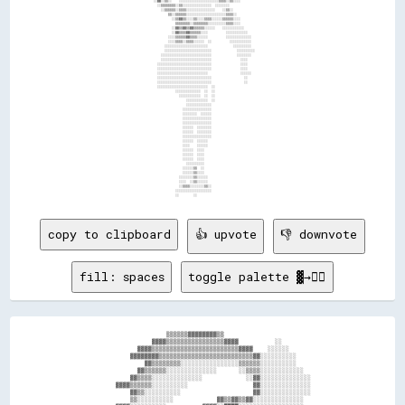
copy to clipboard
👍 upvote
👎 downvote
fill: spaces
toggle palette ▓→✊🏽
                                  ▒▒▒▒▒▒▓▓▓▓▓▓▓▓▒▒                                      

                              ▓▓▓▓▒▒▒▒▒▒▒▒▒▒▒▒▒▒▒▒▓▓▓▓          ░░                      

                          ▓▓▓▓▒▒▒▒▒▒▒▒▒▒▒▒▒▒▒▒▒▒▒▒▒▒▒▒▓▓▓▓    ░░░░░░                    

                        ▓▓▓▓▓▓▓▓▒▒▒▒▒▒▒▒▒▒▒▒▒▒▒▒▒▒▒▒▒▒▒▒▒▒▓▓░░░░░░░░░░                  

                            ▓▓▒▒▒▒▒▒▒▒░░░░░░░░░░░░░░░░▒▒▒▒▒▒░░░░░░░░░░                  

                          ▓▓▒▒▒▒▒▒░░░░░░░░░░░░░░      ░░▒▒▒▒░░░░░░░░░░░░                

                        ▓▓▒▒▒▒░░░░░░░░░░░░░░            ░░▓▓░░░░░░░░░░░░░░              

                    ▓▓▓▓▒▒▒▒▒▒░░░░░░░░░░                  ▓▓░░░░░░░░░░░░░░              

                        ▓▓▒▒░░░░░░░░░░                    ▓▓░░░░░░░░░░░░░░              

                        ▒▒░░░░░░░░░░            ▓▓▒▒▓▓▒▒▓▓░░░░░░░░░░░░░░                
