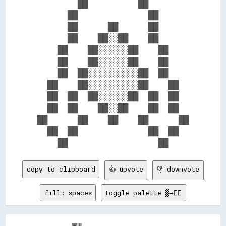
        ██          ██        

      ██              ██      

      ██      ██      ██      

      ██    ██░░██    ██      

    ██    ██░░░░░░██    ██    

    ██    ██░░░░░░██    ██    

    ██  ██░░░░░░░░░░██  ██    

  ██    ██░░░░░░░░░░██    ██  

  ██  ██  ██░░░░░░██  ██  ██  

  ██  ██    ██░░██    ██  ██  

██      ██    ██    ██      ██

  ██  ██              ██  ██  

copy to clipboard
👍 upvote
👎 downvote
fill: spaces
toggle palette ▓→✊🏽
              ▓▓▒▒                                      
