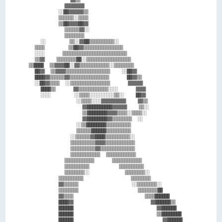
            ▓▓▓▓▓▓▓▓                                    

          ░░██▓▓▓▓▓▓▒▒                                  

          ▒▒▒▒▒▒░░▒▒▒▒                                  

          ▒▒██▓▓▓▓██▓▓                                  

            ▒▒▒▒▒▒▓▓░░                                  

            ▒▒▒▒▒▒▒▒                                    

    ░░        ▒▒░░▓▓██▒▒▒▒▒▒▒▒▒▒░░                      

  ▒▒▒▒        ▒▒██▓▓▒▒▒▒▒▒▒▒▒▒▒▒▒▒▒▒                    

  ░░░░      ▒▒▒▒▒▒▒▒▒▒▒▒▒▒▒▒▒▒▒▒▒▒▒▒▒▒                  

  ▒▒▓▓    ▒▒▒▒▒▒▒▒██░░▒▒▒▒▒▒▒▒▒▒▒▒▒▒▒▒▒▒                

▒▒████  ▒▒▓▓▓▓██░░▓▓▒▒▒▒▒▒▒▒▒▒▒▒░░▒▒▒▒▒▒▒▒              

  ██▓▓  ▒▒▓▓▓▓▒▒▒▒▒▒▒▒▒▒▒▒▒▒▒▒▒▒    ░░██▓▓              

  ████▓▓▒▒▒▒▒▒▓▓▒▒▒▒▒▒▒▒▒▒▒▒▒▒▒▒      ██▓▓▒▒            

  ░░██▓▓▒▒▒▒  ░░▒▒▒▒▒▒▒▒▒▒▒▒▒▒▒▒      ▓▓▓▓▓▓            

    ████▒▒      ▓▓▒▒▒▒▒▒▒▒▒▒▒▒░░░░      ▓▓▓▓            

    ░░░░        ░░▒▒▒▒░░░░░░░░░░▒▒░░    ██▓▓            

                ░░▒▒▒▒░░░░▓▓▓▓▓▓▓▓▓▓    ▓▓▒▒            

                  ▓▓██████████▓▓▓▓▓▓    ▒▒░░            

                  ▒▒████████▓▓▓▓▒▒▒▒░░▒▒▒▒░░            

                  ▓▓████████▓▓▒▒▒▒▒▒▒▒  ░░              

                ░░▒▒████████▒▒▒▒▒▒▒▒▒▒                  

                ▒▒▒▒▒▒██████▒▒▒▒▒▒▒▒▒▒                  

              ░░▒▒▒▒▒▒▓▓████▒▒▒▒▒▒▒▒▒▒░░                

              ▒▒▒▒▒▒▒▒▒▒▓▓▓▓▒▒▒▒▒▒▒▒▒▒▒▒                

              ▒▒▒▒▒▒▒▒▒▒▓▓▒▒▒▒▒▒▒▒▒▒▒▒▒▒                

              ▒▒▒▒▒▒▒▒▒▒▒▒  ▒▒▒▒▒▒▒▒▒▒▒▒                

            ▒▒▒▒▒▒▒▒▒▒▒▒      ▒▒▒▒▒▒▒▒▒▒▒▒              

            ▒▒▒▒▒▒▒▒▒▒          ▒▒▒▒▒▒▒▒▒▒              

            ▒▒▒▒▒▒▒▒░░            ▒▒▒▒▒▒▒▒░░            

          ▒▒▒▒▒▒▒▒▒▒                ▒▒▒▒▒▒▒▒            

          ▓▓▒▒▒▒▒▒                  ░░▒▒▒▒▒▒▒▒░░        

          ▒▒▒▒▒▒▒▒                    ▒▒▒▒▒▒▒▒██        

          ▓▓▒▒▒▒                        ▒▒▒▒██████      

          ████▓▓                          ▓▓██████▒▒    

          ██████                            ▓▓██████    

          ██████                            ▒▒████████  

          ██████                              ▓▓██████  
