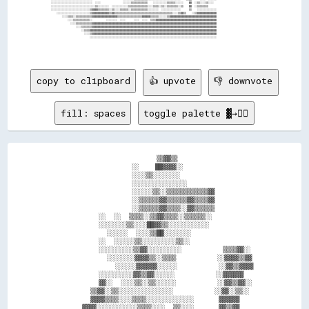
copy to clipboard
👍 upvote
👎 downvote
fill: spaces
toggle palette ▓→✊🏽
                            ▒▒▓▓▒▒                      

                      ░░    ██▓▓▓▓░░                    

                      ░░░░▒▒░░░░░░░░                    

                      ░░░░░░░░░░░░░░░░                  

                      ░░░░░░▒▒░░▒▒▒▒▒▒▒▒▒▒▒▒▓▓          

                      ░░▒▒▒▒▒▒▓▓▒▒▒▒▒▒▓▓▒▒▒▒▓▓          

                      ░░▒▒▒▒▒▒▓▓▒▒▒▒░░▓▓▒▒▒▒▒▒          

              ░░  ░░  ▒▒▒▒░░▒▒▓▓▒▒▒▒░░▒▒▒▒▒▒░░          

              ░░░░░░░░▒▒░░░░██▓▓▒▒░░░░░░░░░░░░          

                ░░░░░░  ░░░░▒▒██░░░░░░░░                

              ░░  ░░░░░░▒▒░░░░░░░░░░▒▒░░                

              ░░░░░░░░░░▒▒▓▓░░░░░░░░░░          ▒▒▒▒▓▓░░

                ░░░░░░░░▓▓▓▓▒▒░░▒▒▒▒          ░░▓▓▓▓▒▒▓▓

                  ░░░░░░▓▓▓▓▓▓░░░░░░          ░░▓▓▒▒▓▓▓▓

              ░░░░░░░░░░▓▓▒▒▓▓░░░░░░          ░░▓▓▓▓▓▓  

              ▓▓░░  ░░░░▒▒░░▒▒░░░░░░          ░░▓▓▒▒▓▓░░

            ▒▒▓▓░░▒▒░░░░░░░░░░░░░░░░          ░░▓▓░░▒▒░░

            ▓▓▓▓▒▒▒▒░░░░▒▒▒▒░░░░░░░░░░░░░░      ▓▓▓▓▓▓  

          ▓▓▓▓░░░░░░░░░░░░▒▒▒▒░░░░  ▒▒░░░░      ▓▓▒▒▓▓  
