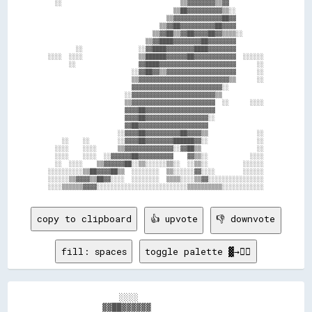
  ░░                                  ▒▒▓▓▓▓▓▓▓▓▒▒▓▓          

                                    ▒▒██▓▓▓▓▓▓▓▓▓▓▒▒░░        

                                  ▒▒▓▓▓▓▓▓▓▓▓▓▓▓▓▓██▓▓        

                                ▒▒▓▓██▓▓▓▓▓▓▓▓▓▓██▓▓▓▓        

                              ▒▒▓▓██▒▒▓▓██▓▓▓▓██▓▓▒▒▒▒░░      

                            ▒▒▓▓████▓▓▓▓▓▓▓▓██▓▓▓▓▓▓▓▓        

        ░░                ░░▓▓████▓▓▓▓▓▓▓▓████▓▓▓▓▓▓▓▓        

░░░░  ░░░░                ▒▒██████▓▓▓▓▓▓██▓▓▓▓▓▓▓▓▓▓▓▓  ░░░░░░

      ░░                  ▓▓████▓▓▓▓▓▓▓▓▓▓▓▓▓▓▓▓▓▓▓▓▓▓      ░░

                        ░░▓▓██▓▓▒▒▓▓▓▓▓▓▓▓▓▓▓▓▓▓▓▓▓▓▓▓      ░░

                        ▒▒▓▓▓▓▓▓▓▓▓▓▓▓▓▓▓▓▓▓▓▓▓▓▓▓▓▓▒▒      ░░

                        ▓▓▓▓▓▓▓▓▓▓▓▓▓▓▓▓▓▓▓▓▓▓▓▓▓▓░░          

                      ░░▓▓▓▓▓▓▓▓▓▓▓▓▓▓▓▓▓▓▓▓▓▓▓▓▒▒            

                      ▒▒▓▓▓▓▓▓▓▓▓▓▓▓▓▓▓▓▓▓▓▓▓▓▓▓  ░░      ░░░░

                      ▓▓▓▓██▓▓▓▓▓▓▓▓▓▓▓▓▓▓▓▓▓▓▓▓              

                      ▓▓▓▓██▓▓▓▓▓▓▓▓▓▓▓▓▓▓▓▓▓▓░░              

                      ▓▓██▓▓▓▓▓▓▓▓▓▓▓▓▓▓▓▓▓▓▓▓                

                    ░░▓▓▓▓██▓▓▓▓▓▓▓▓▓▓██▓▓▓▓▒▒              ░░

    ░░    ░░        ░░▓▓▓▓██▓▓▓▓▓▓▓▓██████▓▓░░              ░░

  ░░░░    ░░░░      ▒▒▓▓▓▓▓▓▓▓▓▓▓▓▓▓░░▓▓██▒▒                ░░

  ░░░░    ░░░░  ░░▓▓▓▓▓▓██▓▓▓▓▓▓▓▓▓▓    ▓▓▒▒░░            ░░░░

  ░░  ░░░░    ▒▒▓▓▓▓▓▓██░░▒▒░░░░░░▒▒░░  ░░▒▒░░          ░░░░░░

░░░░░░░░░░▒▒██▓▓▓▓██▒▒  ░░░░░░░░  ▒▒░░░░░░▓▓░░░░        ░░░░░░

░░░░░░▒▒▓▓▓▓▒▒██▓▓░░░░  ░░░░░░░░  ▒▒▒▒░░░░▒▒▓▓░░░░░░░░░░░░░░░░

copy to clipboard
👍 upvote
👎 downvote
fill: spaces
toggle palette ▓→✊🏽
                  ░░░░                          

              ▓▓██▓▓▓▓▓▓                        
