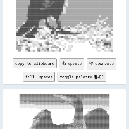
▒▒▒▒▒▒▒▒▒▒▒▒▒▒▒▒████████████████▓▓▓▓▓▓██████████████████▒▒░░▒▒▒▒▒▒▒▒▒▒▒▒▒▒▒▒▒▒▒▒▒▒▒▒▒▒▒▒▒▒▒▒▒▒▒▒▒▒▒▒▒▒▒▒▒▒▒▒▒▒▒▒

▒▒▒▒▒▒▒▒▒▒▒▒▒▒▒▒██████████████████▓▓▓▓▓▓██▓▓████████████░░░░▒▒▒▒▒▒▒▒▒▒▒▒▒▒▒▒▒▒▒▒▒▒▒▒▒▒▒▒▒▒▒▒▒▒▒▒▒▒▒▒▒▒▒▒▒▒▒▒▒▒▒▒

▒▒▒▒▒▒▒▒▒▒▒▒▒▒▒▒██████████████▓▓▓▓▓▓▓▓██▓▓████████████▓▓░░░░▒▒▒▒▒▒▒▒▒▒▒▒▒▒▒▒▒▒▒▒▒▒▒▒▒▒▒▒▒▒▒▒▒▒▒▒▒▒▒▒▒▒▒▒▒▒▒▒▒▒▒▒

▒▒▒▒▒▒▒▒▒▒▒▒▒▒▓▓████████████████▓▓▓▓▓▓▓▓██████████████▒▒▒▒░░▒▒▒▒▒▒▒▒▒▒▒▒▒▒▒▒▒▒▒▒▒▒▒▒▒▒▒▒▒▒▒▒▒▒▒▒▒▒▒▒▒▒▒▒▒▒▒▒▒▒▒▒

▒▒▒▒▒▒▒▒▒▒▒▒▒▒████████████████████▓▓██████████████████░░░░▒▒▒▒▒▒▒▒▒▒▒▒▒▒▒▒▒▒▒▒▒▒▒▒▒▒▒▒▒▒▒▒▒▒▒▒▒▒▒▒▒▒▒▒▒▒▒▒▒▒▒▒▒▒

▒▒▒▒▒▒▒▒▒▒▒▒▒▒██████████████▓▓▓▓▓▓████████████████████░░░░▒▒▒▒▒▒▒▒▒▒▒▒▒▒▒▒▒▒▒▒▒▒▒▒▒▒▒▒▒▒▒▒▒▒▒▒▒▒▒▒▒▒▒▒▒▒▒▒▒▒▒▒▒▒

▒▒▒▒▒▒▒▒▒▒▒▒▒▒██████████████████████████████████████▓▓░░░░▒▒▒▒▒▒▒▒▒▒▒▒▒▒▒▒▒▒▒▒▒▒▒▒▒▒▒▒▒▒▒▒▒▒▒▒▒▒▒▒▒▒▒▒▒▒▒▒▒▒▒▒▒▒

▒▒▒▒▒▒▒▒▒▒▒▒▒▒██████████████████████████████████████▒▒░░░░▒▒▒▒▒▒▒▒▒▒▒▒▒▒▒▒▒▒▒▒▒▒▒▒▒▒▒▒▒▒▒▒▒▒▒▒▒▒▒▒▒▒▒▒▒▒▒▒▒▒▒▒▒▒

▒▒▒▒▒▒▒▒▒▒▒▒▓▓██████████████████████████████████████▒▒▒▒▒▒▒▒▒▒▒▒▒▒▒▒▒▒▒▒▒▒▒▒▒▒▒▒▒▒▒▒▒▒▒▒▒▒▒▒▒▒▒▒▒▒▒▒▒▒▒▒▒▒▒▒▒▒▒▒

▒▒▒▒▒▒▒▒▒▒▒▒▓▓████████████████████████▓▓▒▒████████▒▒▒▒▒▒▒▒▒▒▒▒▒▒▒▒▒▒▒▒▒▒▒▒▒▒▒▒▒▒▒▒▒▒▒▒▒▒▒▒▒▒▒▒▒▒░░▒▒▒▒▒▒▒▒▒▒▒▒▒▒

▒▒▒▒▒▒▒▒▒▒▒▒▒▒██████████████████████▒▒▒▒░░░░██████▒▒▒▒▒▒▒▒▒▒▒▒▒▒▒▒▒▒▒▒▒▒▒▒▒▒▒▒▒▒▒▒▒▒▒▒▒▒▒▒▒▒▒▒▒▒▒▒▒▒▒▒▒▒░░▒▒▒▒▒▒

▒▒▒▒▒▒▒▒▒▒▒▒▓▓██████████████▓▓▒▒▒▒██░░▒▒▒▒░░░░██▓▓▒▒▒▒▒▒▒▒▒▒▒▒▒▒▒▒▒▒▒▒▒▒▒▒▒▒▒▒▒▒▒▒▒▒▒▒▒▒▒▒▒▒▒▒░░▒▒▒▒░░░░▒▒▒▒▒▒▒▒

▒▒▒▒▒▒▒▒▒▒▒▒██████████████▓▓▒▒▒▒░░██░░▒▒▒▒▒▒▒▒██▓▓▓▓▒▒▒▒▒▒▒▒▒▒▒▒▒▒▒▒▒▒▒▒▒▒▒▒▒▒▒▒▒▒▒▒▒▒▒▒▒▒▒▒▒▒░░░░░░░░▒▒▒▒▒▒▒▒▒▒

▒▒▒▒▒▒▒▒░░████████████████▒▒▒▒▒▒▒▒██▓▓▒▒▒▒▒▒▒▒▓▓██▓▓▒▒▒▒▒▒▒▒▒▒▒▒▒▒▒▒▒▒▒▒▒▒░░▒▒▒▒▒▒▒▒▒▒▒▒▒▒▒▒░░░░▒▒░░▒▒  ▒▒▒▒▒▒▒▒

▒▒▒▒▒▒▒▒██████████████████▒▒▒▒▒▒▒▒▓▓██▒▒▒▒▒▒▒▒▒▒██▓▓▒▒▒▒▒▒▒▒▒▒▒▒▒▒▒▒▒▒░░░░▒▒▒▒░░░░▒▒▒▒░░  ░░░░░░░░▒▒▒▒▒▒▒▒░░▒▒▒▒

▒▒▒▒▒▒██████████████▒▒████░░░░░░░░▒▒████▒▒▓▓▒▒▒▒████▒▒▒▒░░▒▒░░▒▒▒▒▒▒░░░░░░░░░░▒▒▒▒    ▒▒▒▒▒▒▒▒░░░░░░▒▒▒▒░░▒▒▒▒▒▒

▒▒░░████████████▓▓░░████▓▓▓▓▓▓▒▒    ░░██████▒▒██████▒▒░░▒▒▒▒▓▓░░░░░░▒▒░░▒▒▒▒░░  ░░▒▒▒▒░░░░▒▒░░░░░░▒▒░░░░░░░░░░░░

░░▓▓██████████▓▓░░██████░░░░  ░░░░    ░░░░▓▓▓▓  ░░▒▒██▒▒░░    ░░      ░░░░  ░░░░░░▒▒░░░░░░░░░░▒▒░░░░    ░░░░░░▒▒

▒▒██████████▓▓▒▒████████▓▓░░░░    ░░  ░░████▒▒████████████████▒▒░░░░░░▒▒░░▒▒░░▒▒▒▒░░░░░░░░  ░░  ░░░░░░░░▒▒▒▒▒▒  

██████████░░▓▓████████▓▓░░▒▒░░░░░░░░▒▒░░████░░▓▓▒▒▓▓██████████████▓▓▓▓▓▓▓▓▒▒░░▒▒░░░░░░░░░░    ░░  ░░░░░░░░░░▓▓░░

██████▓▓░░██████████▒▒░░░░▒▒░░░░░░▒▒░░▒▒░░  ▒▒▓▓        ░░░░░░░░░░▒▒▒▒░░    ░░    ░░░░░░░░▒▒░░░░░░▒▒░░░░▓▓░░░░▒▒

░░░░░░░░▒▒▓▓██████████░░░░░░  ▒▒▒▒  ▒▒░░▓▓░░▒▒  ░░▒▒▓▓▒▒▒▒▒▒░░░░      ░░░░░░░░░░    ░░░░                ▒▒░░░░  

░░░░░░░░░░    ░░        ░░░░▒▒▒▒▓▓░░░░    ░░▒▒▓▓▒▒      ▒▒▒▒▒▒░░▒▒░░░░░░▒▒▒▒▒▒░░░░▒▒░░░░░░  ░░░░░░  ░░░░      ░░

░░░░▒▒░░▓▓▓▓▒▒░░░░░░                ░░░░▒▒  ░░      ░░░░  ░░░░  ░░░░  ░░  ░░░░░░░░░░░░  ▒▒  ░░░░  ▓▓░░▒▒░░░░░░░░

▒▒  ▒▒▒▒▒▒░░░░██▒▒░░░░░░░░      ░░▒▒▒▒    ░░  ░░░░░░        ░░░░░░  ░░  ░░░░░░░░    ▒▒    ░░▓▓▒▒▒▒░░▒▒▒▒▒▒▒▒▒▒░░

▒▒  ░░░░  ░░░░    ░░░░░░░░▒▒▒▒  ░░▒▒▓▓▒▒▒▒░░    ░░░░    ░░                            ▒▒░░░░▒▒░░░░  ░░████▓▓▓▓░░

▒▒▓▓▒▒▒▒░░▒▒▒▒  ░░░░░░░░░░░░▓▓░░    ░░    ░░▒▒      ░░░░    ░░░░░░                          ░░▒▒░░  ▒▒▒▒▒▒░░▓▓░░

▒▒▒▒▒▒░░  ░░░░▒▒░░  ░░  ░░░░░░░░░░░░░░░░▒▒▒▒▒▒▒▒▒▒      ░░  ░░░░░░                      ░░░░░░░░░░    ░░▒▒░░▒▒░░

▒▒▒▒▒▒░░  ▒▒▓▓▒▒        ▒▒▒▒░░▒▒░░▒▒▓▓  ░░    ░░  ▒▒  ▒▒    ░░░░                            ░░    ░░▒▒░░  ░░░░░░

copy to clipboard
👍 upvote
👎 downvote
fill: spaces
toggle palette ▓→✊🏽
▓▓▓▓▓▓▓▓▓▓▓▓▓▓▓▓▓▓▓▓▓▓▓▓▓▓▓▓▓▓▓▓▓▓▓▓▓▓▓▓▓▓▓▓▓▓▓▓▓▓▓▓▓▓▓▓▓▓▓▓▒▒▒▒▓▓▓▓▓▓▓▓▓▓▓▓▓▓▓▓▓▓▓▓▓▓▓▓▓▓▓▓▓▓▓▓▓▓▓▓▓▓▓▓▓▓▓▓▓▓▓▓▓▓▓▓▓▓▓▓▓▓▓▓▓▓▓▓▓▓▓▓▓▓▓▓▓▓▓▓▓▓▓▓▓▓▓▓▓▓▓▓▓▓▓▓

▓▓▓▓▓▓▓▓▓▓▓▓▓▓▓▓▓▓▓▓▓▓▓▓▓▓▓▓▓▓▓▓▓▓▓▓▓▓▓▓▓▓▓▓▓▓▓▓▓▓▓▓▓▓▓▓▓▓▒▒▒▒▒▒▒▒▒▒▒▒▒▒▒▒▒▒▓▓▓▓██████████████████▓▓▓▓▓▓▓▓▓▓▓▓▓▓▓▓▓▓▓▓▓▓▓▓▓▓▓▓▓▓▓▓▓▓▓▓▓▓▓▓▓▓▓▓▓▓▓▓▓▓▓▓▓▓▓▓▓▓

▓▓▓▓▓▓▓▓▓▓▓▓▓▓▓▓▓▓▓▓▓▓▓▓▓▓▓▓▓▓▓▓▓▓▓▓▓▓▓▓▓▓▓▓▓▓▓▓▓▓▓▓▓▓▓▓▓▓▓▓▓▓▒▒▒▒▒▒▒▒▒▒▒▒▒▒▒▒▒▒▓▓▓▓▓▓██████████████▓▓▓▓▓▓▓▓▓▓▓▓▓▓▓▓▓▓▓▓▓▓▓▓▓▓▓▓▓▓▓▓▓▓▓▓▓▓▓▓▓▓▓▓▓▓▓▓▓▓▓▓▓▓▓▓

▓▓▓▓▓▓▓▓▓▓▓▓▓▓▓▓▓▓▓▓▓▓▓▓▓▓▓▓▓▓▓▓▓▓▓▓▓▓▓▓▓▓▓▓▓▓▓▓▓▓▓▓▓▓▓▓▓▓▓▓▓▓▓▓▓▓▓▓▓▓▒▒▒▒░░░░▒▒▒▒▓▓▓▓▓▓▓▓▓▓████████████▓▓▓▓▓▓▓▓▓▓▓▓▓▓▓▓▓▓▓▓▓▓▓▓▓▓▓▓▓▓▓▓▒▒▒▒▒▒▓▓▓▓▓▓▓▓▓▓▓▓▓▓

▓▓▓▓▓▓▓▓▓▓▓▓▓▓▓▓▓▓▓▓▓▓▓▓▓▓▓▓▓▓▓▓▓▓▓▓▓▓▓▓▓▓▓▓▓▓▓▓▓▓▓▓▓▓▓▓▓▓▓▓▓▓▓▓▓▓▓▓▓▓▓▓▓▓▓▓▒▒▒▒▒▒▒▒▒▒▒▒▒▒▓▓▓▓▓▓▓▓▓▓██████▓▓▓▓▓▓▒▒▒▒▒▒▒▒▒▒▒▒▒▒▒▒▒▒▒▒▒▒▒▒▒▒▒▒▒▒▒▒▒▒▒▒▒▒▒▒▒▒▒▒

▓▓▓▓▓▓▓▓▓▓▓▓▓▓▓▓▓▓▓▓▓▓▓▓▓▓▓▓▓▓▓▓▓▓▓▓▓▓▓▓▓▓▓▓▓▓▓▓▓▓▓▓▓▓▓▓▓▓▓▓▓▓▓▓▓▓▓▓▓▓▓▓▓▓▓▓▓▓▓▓▒▒▒▒▒▒▒▒▒▒▒▒▓▓▓▓▓▓████████▓▓▒▒▒▒▒▒▒▒▒▒▒▒▒▒▒▒▒▒▒▒▒▒▒▒▒▒▒▒▒▒▒▒▒▒▒▒▒▒▒▒▒▒▒▒▒▒▒▒

▒▒▒▒▒▒▒▒▓▓▓▓▒▒▒▒▓▓▓▓▓▓▓▓▓▓▓▓▓▓▓▓▓▓▓▓▓▓▓▓▓▓▓▓▓▓▓▓▓▓▓▓▓▓▓▓▓▓▓▓▓▓▓▓▓▓▓▓▓▓▓▓▓▓▓▓▓▓▓▓▒▒▓▓▓▓▒▒▒▒▓▓▓▓▓▓▓▓▓▓██████▓▓▒▒▒▒▒▒▒▒▒▒▒▒▒▒▒▒▒▒▒▒▒▒▒▒▒▒▒▒▒▒▒▒▒▒▒▒▒▒▒▒▒▒▒▒▒▒▒▒

▒▒▒▒▒▒▒▒▒▒▒▒▒▒▒▒▒▒▒▒▒▒▒▒▒▒▒▒▒▒▒▒▒▒▒▒▒▒▒▒▒▒▒▒▒▒▒▒▒▒▒▒▒▒▒▒▒▒▒▒▒▒▒▒▒▒▒▒▒▒▒▒▓▓▓▓▒▒▒▒▒▒▒▒▒▒▒▒▒▒▒▒▓▓██████████████▒▒▒▒▒▒▒▒▒▒▒▒▒▒▒▒▒▒▒▒▒▒▒▒▒▒▒▒▒▒▒▒▒▒▒▒▒▒▒▒▒▒▒▒▒▒▒▒

▒▒▒▒▒▒▒▒▒▒▒▒▒▒▒▒▒▒▒▒▒▒▒▒▒▒▒▒▒▒▒▒▒▒▒▒▒▒▒▒▒▒▒▒▒▒▒▒▒▒▒▒▒▒▒▒▒▒▒▒▒▒▒▒▒▒▒▒▒▒▒▒▒▒▒▒▒▒▒▒▒▒▒▒▒▒▓▓▓▓▒▒▓▓▓▓████████████▒▒▒▒▒▒▒▒▒▒▒▒▒▒▒▒▒▒▒▒▒▒▒▒▒▒▒▒▒▒▒▒▒▒▒▒▒▒▒▒▒▒▒▒▒▒▒▒

░░░░░░░░░░░░░░░░░░░░░░░░░░▒▒▒▒▒▒▒▒▒▒▒▒▒▒▒▒▒▒▒▒▒▒▒▒▒▒▒▒▒▒▒▒▒▒▒▒▒▒▒▒▒▒▒▒▒▒▒▒▒▒▒▒▒▒▒▒▒▒▒▒▒▒▒▒▓▓▓▓▓▓▓▓██████████▓▓▒▒▒▒▒▒▒▒▒▒▒▒▒▒▒▒▒▒▒▒▒▒▒▒▒▒▒▒▒▒▒▒▒▒▒▒▒▒▒▒▒▒▒▒▒▒

░░░░░░░░░░░░░░░░░░░░░░░░░░░░░░░░░░░░░░░░░░░░░░░░░░░░░░░░░░░░░░░░░░░░░░░░░░░░░░░░░░░░░░░░░░░░▓▓██▓▓██████████▓▓░░░░░░░░░░░░░░░░░░░░░░░░▒▒░░▒▒░░░░▒▒▒▒░░▒▒▒▒▒▒

░░░░░░░░░░░░░░░░░░░░░░░░░░░░░░░░░░░░░░░░░░░░░░░░░░░░░░░░░░░░░░░░░░░░░░░░░░░░░░░░░░░░░░░░░░░░░░▓▓▓▓████████████░░░░░░░░░░░░░░░░░░░░░░░░░░░░▒▒░░░░░░░░░░░░░░░░

                    ░░        ░░░░░░░░░░░░░░░░░░░░░░░░░░░░░░░░░░░░░░░░░░░░░░░░░░░░░░░░░░░░░░░░░░▓▓████████████░░░░░░░░░░░░░░░░░░░░░░▒▒▓▓▓▓▓▓▓▓▓▓░░░░░░░░░░░░

                                        ░░░░▒▒▓▓                                                ▓▓████▓▓██████          ░░    ░░░░▓▓▓▓▓▓▓▓▓▓▓▓▓▓▓▓░░░░░░░░░░

                                      ▒▒▒▒██████▓▓░░                                            ▓▓▓▓██████████              ▒▒▓▓▓▓██████████████▓▓▓▓▒▒      

                                    ░░▒▒▒▒▓▓████████▒▒                                          ▓▓██████████▓▓        ▒▒▒▒▓▓▓▓▓▓██▓▓████████████████▓▓▓▓    

                                ░░▒▒▓▓▓▓▓▓▓▓██▓▓██████                                          ▓▓▓▓██▓▓██▓▓▓▓        ▒▒▓▓▓▓████▓▓████████████████████▓▓    

                              ░░▓▓▓▓▓▓▓▓▒▒▓▓██▓▓▓▓██▓▓                                        ░░▓▓▓▓██████▓▓▓▓      ▒▒▓▓▓▓████████████████████████████████░░

                            ░░▓▓▓▓▓▓▓▓▓▓▓▓▓▓██████████                                        ▒▒▓▓▓▓▓▓██▓▓▓▓▓▓░░▒▒▓▓▓▓▓▓▓▓▓▓████████████████████████████████

                          ▒▒▓▓▓▓▓▓▓▓▒▒▓▓▓▓▓▓██████████                                        ▓▓▓▓▓▓██████▓▓▓▓▒▒▓▓▓▓▓▓▓▓▓▓██████████████████████████████████

                          ▓▓▓▓▓▓▓▓▓▓▓▓▓▓██████████████                                        ▓▓▓▓████▓▓██▓▓▓▓▒▒▓▓▓▓▓▓▓▓████████████████████████████████████

                        ▓▓▓▓▓▓▒▒▒▒▓▓▓▓████████████████▒▒                                    ░░▒▒▓▓▓▓████▓▓▓▓▓▓▒▒▓▓▓▓▓▓██████████████████████████████████████

                      ░░░░▒▒▓▓▒▒▓▓▓▓████████████████████                                    ▒▒▒▒▓▓▓▓▓▓██▓▓▓▓▒▒▒▒▓▓▓▓████████████████████████████████████████

                        ▒▒▓▓▒▒▒▒▒▒▓▓████████████████████                                    ░░▓▓▓▓▓▓▓▓▓▓▓▓▓▓▒▒▒▒▓▓▓▓████████████████████████████████████████

                      ░░▓▓▒▒▒▒▓▓▓▓██████████████████████▒▒                                  ▒▒▓▓▓▓▓▓██▓▓▓▓▓▓▓▓▒▒▒▒██████████████████████████████████████████

                      ░░▒▒▒▒▓▓██▓▓████████████████████████░░                ▒▒          ▒▒▓▓▓▓▓▓▓▓▓▓▓▓▓▓▓▓▓▓▒▒▒▒▒▒██████████████████████████████████████████

                      ▒▒▒▒▒▒▓▓▓▓████████████████████████████████    ░░▓▓▓▓▓▓▓▓▓▓▓▓▓▓▓▓▓▓▒▒▓▓▒▒▓▓▒▒▓▓▓▓▓▓▓▓▓▓▓▓▒▒▒▒▒▒████████████████████████████████████████

                      ▒▒▒▒▓▓▓▓████████████████████████████████████████▓▓▓▓▓▓████████▓▓██▓▓██▓▓▒▒▓▓▓▓▓▓▒▒▓▓▓▓▓▓▒▒▒▒▒▒████████████████████████████████████████

                    ▒▒▒▒▓▓▓▓██████████████████████████████████████████████████████▓▓▓▓▓▓▓▓██▓▓▓▓▓▓▒▒▓▓▓▓▓▓▒▒▓▓░░▒▒▒▒▓▓██████████████████████████████████████

                  ▒▒▒▒▓▓▓▓████████████████████████████████████████████████████████▒▒▓▓▓▓▒▒▓▓▓▓▓▓▓▓▓▓▒▒▓▓▒▒▓▓▓▓▒▒▒▒░░▓▓██████████████████████████████████████
