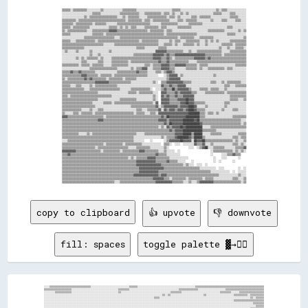
▒▒▒▒▒▒░░▒▒▒▒▒▒▒▒▒▒░░░░░░░░░░▒▒░░░░░░░░░░░░░░▒▒▒▒▒▒▒▒▒▒░░░░░░░░░░░░░░░░░░░░░░░░░░▒▒▒▒▒▒░░░░░░░░░░░░░░░░░░░░░░░░░░▒▒░░▒▒▒▒░░░░░░░░░░░░░░

░░░░░░░░░░░░░░░░░░░░░░▒▒▒▒▒▒░░░░░░░░░░░░░░▒▒▒▒▒▒▒▒▒▒▒▒▒▒░░░░▒▒▒▒▒▒▒▒▒▒▒▒░░▒▒▒▒░░▒▒░░░░▒▒░░▒▒░░░░░░░░░░░░░░░░░░▒▒▒▒▒▒░░░░░░▒▒▒▒░░░░░░░░

░░░░░░░░░░░░░░░░▒▒░░▒▒▒▒▒▒▒▒▒▒▒▒▒▒▒▒▒▒▒▒░░░░▒▒░░▒▒▒▒▒▒▒▒░░░░░░▒▒▒▒▒▒▒▒▒▒▒▒▒▒░░▒▒▒▒░░▒▒░░░░░░░░▒▒▒▒░░▒▒▒▒▒▒▒▒░░░░░░░░░░░░░░▒▒▒▒▒▒░░░░░░

▒▒▒▒▒▒▒▒▒▒░░▒▒▒▒▒▒▒▒▒▒▒▒▒▒▒▒▒▒▒▒▒▒▒▒▒▒▒▒▒▒▒▒▒▒░░▒▒▒▒▒▒▒▒▒▒░░▒▒▒▒░░▒▒▒▒▒▒▒▒▒▒▒▒░░░░░░▒▒▒▒░░▒▒▒▒▒▒▒▒░░░░░░░░░░▒▒░░░░░░▒▒▒▒░░░░░░▒▒▒▒░░░░

▒▒▒▒▒▒▒▒░░▒▒▒▒▒▒▒▒▒▒▒▒░░▒▒▒▒▒▒▒▒░░░░░░░░▒▒▒▒▒▒▒▒▒▒▒▒▒▒▒▒▒▒▒▒▒▒▒▒░░░░░░░░▒▒▒▒▒▒▒▒▒▒▒▒░░░░░░░░▒▒▒▒▒▒▒▒▒▒░░░░░░░░░░░░░░░░░░░░░░░░░░░░░░░░

▒▒▒▒▒▒░░▒▒▒▒▒▒▒▒▒▒▒▒░░░░░░░░░░░░░░▒▒▒▒▒▒░░▒▒░░▒▒░░▒▒▒▒░░░░░░▒▒▒▒▒▒▒▒▒▒░░▒▒▒▒░░░░░░░░▒▒▒▒▒▒▒▒▒▒░░░░░░░░░░░░░░░░░░░░░░░░░░▒▒▒▒░░░░░░░░░░

▒▒░░▒▒▒▒▒▒▒▒▒▒▒▒▒▒░░░░▒▒▒▒▒▒▒▒▒▒▒▒▓▓▓▓▓▓▒▒▒▒▒▒▒▒▒▒▒▒▒▒▒▒▒▒▒▒▒▒░░▒▒▒▒▒▒▒▒▒▒░░▒▒▒▒░░░░░░░░░░░░░░░░░░░░░░░░░░▒▒▒▒▒▒▒▒▒▒▒▒░░░░░░░░░░▒▒░░▒▒

▒▒▒▒▒▒░░░░░░░░░░░░░░░░▒▒▒▒▒▒▒▒░░▒▒▒▒▒▒▒▒▒▒▒▒▒▒▒▒▒▒▒▒▒▒▒▒▒▒▒▒▒▒▒▒▒▒▒▒▒▒▒▒▒▒░░▒▒▒▒▒▒▒▒▒▒▒▒▒▒▒▒▒▒▒▒▒▒░░░░░░░░░░░░░░░░░░░░░░▒▒▒▒▒▒░░░░░░░░

░░░░░░░░░░░░░░░░▒▒▒▒▒▒▒▒▒▒▒▒▒▒▒▒▒▒▒▒▒▒░░░░▒▒▒▒▒▒▒▒▒▒▒▒▒▒▒▒▒▒▒▒▒▒▒▒▒▒▒▒▒▒▒▒▒▒▒▒▒▒▒▒▒▒░░▒▒▒▒▒▒▒▒▒▒░░░░▒▒▒▒▒▒▒▒▒▒░░░░░░░░░░░░░░░░░░░░░░▒▒

▒▒▒▒▒▒░░░░▒▒▒▒▒▒▒▒▒▒▒▒▒▒░░▒▒▒▒▒▒▒▒▒▒▒▒▒▒▒▒▒▒▒▒▒▒▒▒▒▒▒▒▒▒░░▒▒▒▒▒▒▒▒▒▒▒▒░░░░░░░░▒▒░░▒▒▒▒░░░░▒▒▒▒▒▒▒▒▒▒░░░░▒▒░░▒▒░░▒▒░░░░░░░░▒▒▒▒▒▒▒▒▒▒▒▒

▒▒▒▒▒▒▒▒▒▒▒▒▒▒▒▒▒▒▒▒▒▒▒▒▒▒▒▒▒▒░░░░░░░░▒▒▒▒▒▒▒▒▒▒▒▒▒▒▒▒▒▒▒▒▒▒▒▒▒▒▒▒▒▒▒▒░░░░▒▒▒▒▒▒░░▒▒░░░░▒▒▒▒▒▒▒▒░░▒▒░░░░▒▒░░░░░░░░░░▒▒▒▒▒▒▒▒░░▒▒▒▒▒▒▒▒

▒▒▒▒▒▒▒▒▒▒▒▒▒▒▒▒░░░░░░░░░░░░░░░░░░░░░░░░░░░░░░░░░░░░░░▒▒▒▒▒▒░░░░░░░░░░▒▒▒▒▒▒░░░░░░░░░░░░░░░░░░░░░░░░░░░░░░░░░░░░░░▒▒░░░░▒▒░░░░▒▒▒▒▒▒░░

░░▒▒░░░░░░▒▒░░░░░░░░▒▒░░░░░░░░░░░░▒▒░░░░░░░░░░░░░░░░░░░░░░░░░░░░░░░░▓▓▓▓▓▓▓▓▒▒▒▒▒▒▒▒▒▒▒▒░░░░▒▒░░░░▒▒▒▒▒▒▒▒▒▒▒▒▒▒▒▒▒▒░░░░░░▒▒▒▒▒▒▒▒▒▒▒▒

░░░░░░░░░░░░░░░░░░░░▒▒░░░░▒▒░░░░░░░░░░░░░░░░░░░░░░░░▒▒▒▒▒▒▒▒▒▒▒▒▒▒▓▓▓▓▓▓▓▓▒▒▓▓▒▒▒▒▓▓▓▓▓▓▓▓▓▓▓▓▓▓▓▓▓▓▓▓▓▓▒▒▒▒▒▒▒▒▒▒▒▒░░▒▒▒▒▒▒▒▒▒▒▒▒▒▒▒▒

░░░░░░░░░░▒▒░░▒▒░░▒▒▒▒▒▒▒▒░░▒▒░░░░░░▒▒▒▒▒▒▒▒▒▒▒▒▒▒▒▒▒▒▒▒▒▒▒▒▒▒▒▒▒▒▓▓▓▓▓▓▒▒▒▒▓▓▒▒░░▒▒▒▒▒▒▒▒▒▒▒▒▒▒▓▓▓▓▓▓▓▓▒▒▓▓▒▒▒▒▒▒▒▒▒▒▒▒▒▒▒▒▒▒▒▒▒▒▒▒▒▒

░░░░░░░░░░░░░░▒▒▒▒░░░░░░░░▒▒▒▒░░░░░░▒▒▒▒▒▒▒▒▒▒▒▒░░▒▒▒▒▒▒▒▒▒▒▒▒▒▒▒▒▒▒▒▒▓▓▒▒▒▒▓▓▒▒▒▒▒▒▒▒▒▒▒▒▒▒░░░░░░▒▒▒▒▒▒▒▒▒▒▒▒▒▒▒▒▒▒▒▒▒▒▒▒▒▒▒▒▒▒▒▒▒▒▒▒

▒▒▒▒▒▒▒▒▒▒▒▒░░▒▒▒▒▒▒░░▒▒▒▒▒▒▒▒░░░░░░▒▒▒▒▒▒▒▒▒▒▒▒░░░░░░░░░░░░▒▒▒▒░░▒▒▒▒▒▒▓▓▓▓▓▓▒▒▒▒▓▓▓▓▓▓▓▓▒▒▒▒▒▒▒▒░░▒▒▒▒▒▒░░░░░░░░░░░░░░░░░░░░▒▒▒▒▒▒▒▒

░░░░░░░░░░░░░░░░░░░░▒▒▒▒▒▒▒▒▒▒▒▒▒▒▒▒▒▒▒▒░░░░░░░░░░▒▒░░▒▒▒▒▓▓▓▓░░░░▒▒▒▒▒▒▓▓▓▓▓▓▒▒▒▒░░░░░░░░▒▒▒▒▒▒▒▒░░▒▒░░░░▒▒▒▒▒▒▒▒▒▒▒▒░░▒▒▒▒░░░░░░░░░░

▒▒▒▒▒▒▓▓▒▒▒▒▓▓▒▒▒▒▒▒▒▒▒▒░░░░░░░░░░░░░░░░▒▒▒▒▒▒▒▒▒▒▒▒▒▒▓▓▒▒▒▒▒▒░░░░░░▒▒▒▒░░▒▒▓▓▓▓▒▒░░░░░░░░░░░░░░░░░░░░░░░░░░░░░░░░░░░░░░░░░░░░░░░░░░░░

▒▒▒▒▒▒▒▒▒▒▒▒▒▒▓▓▓▓▒▒▒▒▒▒▒▒░░▒▒▒▒▒▒▒▒░░▒▒▒▒▒▒▒▒▒▒▒▒▒▒▒▒▒▒▒▒▒▒▒▒░░░░░░░░    ░░▒▒▓▓▓▓▓▓░░▒▒░░░░░░░░░░░░░░░░░░░░░░▒▒░░░░░░░░░░░░░░░░░░░░░░

▒▒░░▒▒▒▒▒▒▒▒▒▒▒▒▓▓▒▒▓▓▒▒▒▒▒▒▒▒▒▒░░▒▒▒▒▒▒▒▒▒▒░░▒▒▒▒▒▒▒▒░░░░░░░░░░░░░░░░░░░░░░▒▒▓▓▓▓▓▓▓▓░░░░░░░░░░░░░░░░░░░░░░░░░░░░░░░░░░░░░░░░░░░░░░░░

▒▒▒▒▒▒▒▒▒▒▒▒▒▒▒▒▒▒▒▒▒▒▒▒▓▓▓▓▓▓▓▓▓▓▒▒▒▒▒▒▒▒▒▒▒▒▒▒▒▒░░░░░░░░░░░░░░░░▒▒░░  ▒▒▒▒▓▓▓▓▓▓▓▓▓▓▓▓▒▒▒▒▒▒░░░░░░░░░░░░░░▒▒▒▒░░░░▒▒░░▒▒▒▒▒▒▒▒▒▒░░░░

▒▒▒▒▒▒░░░░▒▒▒▒░░░░░░▒▒░░▒▒▒▒▒▒▒▒▒▒▒▒▒▒▒▒░░░░░░░░░░░░░░░░░░░░░░░░░░░░░░░░▓▓▒▒▒▒▓▓▒▒▒▒▓▓▓▓▓▓░░░░░░░░░░░░░░░░░░░░░░░░░░░░▒▒▒▒░░░░▒▒▒▒▒▒▒▒

▒▒▒▒▒▒▒▒▒▒▒▒▒▒▒▒░░░░▒▒▒▒▒▒▒▒▒▒▒▒▒▒▒▒▒▒▒▒▒▒░░░░░░░░▒▒▒▒▒▒▒▒▒▒▒▒▒▒░░  ░░░░▒▒▓▓▒▒▒▒██▒▒▓▓▓▓▓▓▓▓▒▒░░░░░░▒▒▒▒▒▒░░▒▒▒▒▒▒░░░░▒▒░░░░░░░░░░░░░░

▒▒▒▒▒▒▒▒▒▒▒▒▒▒▒▒▒▒▒▒▒▒▒▒▒▒░░░░░░░░░░░░░░░░░░░░░░▒▒▒▒▒▒░░▒▒▒▒▒▒▒▒▒▒░░░░  ▓▓▓▓▒▒▒▒▒▒▓▓▒▒▓▓▓▓▓▓▓▓▒▒▒▒░░░░░░▒▒▒▒▒▒▒▒▒▒▒▒▒▒░░▒▒▒▒▒▒▒▒▒▒▒▒▒▒

▒▒▒▒░░▒▒▒▒▒▒▒▒▒▒▒▒▒▒▒▒▒▒▒▒▒▒▒▒▒▒▒▒▒▒░░░░░░░░░░░░░░░░░░░░░░░░░░░░░░▒▒░░  ▓▓▒▒▓▓▒▒▒▒▓▓▒▒▒▒▓▓▓▓▓▓▓▓░░░░░░░░░░░░░░░░░░░░░░░░░░▒▒▒▒▒▒▒▒▒▒▒▒

▒▒▒▒▒▒▒▒▒▒▒▒▒▒▒▒▒▒▒▒▒▒▒▒▒▒░░░░░░░░░░░░░░░░▒▒▒▒▒▒▒▒▒▒▒▒░░░░░░░░░░░░▒▒░░  ▓▓▓▓▓▓▒▒▒▒▒▒▓▓▓▓▓▓██▓▓▓▓░░░░░░░░░░░░░░░░░░░░░░░░░░▒▒▒▒▒▒░░░░▒▒

▒▒▒▒▒▒▒▒▒▒▒▒▒▒▒▒▒▒▒▒▒▒░░░░░░░░▒▒▒▒▒▒░░▒▒▒▒▒▒▒▒▒▒▒▒▒▒▒▒▒▒▒▒▒▒▒▒▒▒▒▒░░▓▓  ▓▓▓▓▓▓▒▒▒▒▒▒▒▒▓▓▓▓██▓▓▓▓▒▒▒▒▒▒▒▒░░░░░░░░░░░░░░▒▒▒▒░░░░░░░░░░░░

▒▒▒▒▒▒▒▒▒▒▒▒▒▒▒▒▒▒▒▒▒▒▒▒░░░░░░░░░░░░░░░░░░░░░░░░░░▒▒▒▒▒▒▒▒▒▒▒▒▒▒▒▒▒▒▓▓░░▒▒▓▓▓▓▓▓▓▓▓▓▒▒▓▓▓▓▓▓████▓▓░░░░░░▒▒░░░░░░░░░░░░▒▒░░░░░░░░░░░░░░

▒▒▒▒▒▒▒▒▒▒▒▒▒▒░░░░░░▒▒░░░░▒▒▒▒░░░░░░░░░░░░░░░░░░░░░░░░▒▒▒▒░░░░▒▒▒▒▒▒▒▒▓▓░░▓▓▒▒▓▓▓▓▒▒▓▓▓▓▒▒▓▓████▓▓▒▒▒▒▒▒░░░░░░░░░░░░▒▒░░░░░░▒▒▒▒░░░░░░

▒▒░░░░░░▒▒▒▒░░▒▒▒▒▒▒▒▒░░▒▒▒▒▒▒▒▒▒▒▒▒▒▒▒▒▒▒▒▒▒▒▒▒▒▒▒▒░░▒▒▒▒▒▒░░░░▒▒▒▒░░▓▓▓▓▓▓▓▓▓▓▓▓▓▓▓▓▓▓▓▓▓▓████████▒▒▒▒░░▒▒▒▒░░▒▒░░░░░░░░░░░░░░░░░░░░

▓▓▓▓▒▒▒▒▒▒▒▒▒▒▒▒▒▒▒▒▒▒▒▒▒▒▒▒▒▒░░▒▒▒▒▒▒▒▒▒▒▒▒▒▒▒▒▒▒▒▒▒▒▒▒▒▒▒▒▒▒▒▒▒▒▒▒▒▒▒▒▓▓▒▒██▓▓▓▓▓▓▓▓▓▓▓▓██████████▒▒▒▒░░░░░░░░░░░░░░░░░░░░▒▒▒▒▒▒▒▒▒▒

▒▒▒▒▒▒▒▒▒▒▒▒▒▒▒▒▒▒▒▒▒▒▒▒▒▒▓▓▓▓▒▒▒▒▒▒▒▒▒▒▒▒▒▒▒▒▒▒▒▒▒▒▒▒▒▒▒▒▒▒▒▒▒▒▒▒▒▒▒▒▓▓▓▓▓▓▒▒▓▓▓▓▓▓▓▓▓▓████████▓▓██▒▒▒▒▒▒▒▒▒▒▒▒▒▒▒▒▒▒▒▒▒▒▒▒▒▒▒▒▒▒░░░░

▒▒▒▒▒▒▒▒▒▒▒▒▒▒▒▒▒▒▒▒▒▒▒▒▒▒▒▒▒▒▒▒▒▒▒▒▒▒▒▒▒▒▒▒▒▒▒▒▒▒▒▒▒▒▒▒▒▒▒▒▒▒▒▒▒▒▒▒▒▒▒▒▒▒▓▓▒▒██▓▓▓▓▓▓▓▓████████████▓▓▒▒▒▒▒▒▒▒▒▒▒▒▒▒▒▒▒▒▒▒▒▒▒▒▒▒▒▒░░▒▒

▒▒▒▒▒▒▒▒▒▒▒▒▒▒▒▒▒▒▒▒▒▒▒▒▒▒▒▒▒▒▒▒▒▒▒▒▒▒▒▒▒▒▒▒▒▒▒▒▒▒▒▒▒▒▒▒▒▒▒▒▒▒▒▒▒▒▒▒▒▒░░▒▒░░▓▓▒▒▓▓▓▓▓▓██▓▓████████████░░░░░░▒▒▒▒▒▒▒▒▒▒▒▒▒▒▒▒▒▒▒▒▒▒▒▒▒▒

▒▒▒▒▒▒▒▒▒▒▒▒▒▒▒▒▒▒▒▒▒▒▒▒▒▒▒▒▒▒▒▒▒▒▒▒▒▒▒▒▒▒▒▒▒▒▒▒▒▒▒▒▒▒▒▒▒▒▒▒▒▒▒▒▒▒▒▒▒▒▒▒▒▒▒▒▒▒▓▓▒▒▓▓▓▓▓▓██████████████▒▒▒▒▒▒▒▒▒▒░░░░░░░░░░░░░░░░░░░░░░

▒▒▒▒▒▒▒▒▒▒▒▒░░░░░░▒▒░░▒▒▒▒▒▒▒▒▒▒▒▒▒▒▒▒▒▒▒▒▒▒▒▒▒▒▒▒▒▒▒▒░░░░░░▒▒▒▒▒▒▒▒▒▒▒▒▒▒▒▒▒▒▒▒▒▒▓▓▓▓▓▓██████▒▒██████░░░░░░▒▒▒▒▒▒▒▒░░░░░░░░░░░░▒▒▒▒▒▒

▒▒▒▒▒▒▒▒▒▒▒▒▒▒▒▒▒▒▒▒▒▒▒▒▒▒▒▒▒▒▒▒▒▒▒▒▒▒▒▒▒▒▒▒▒▒▒▒▒▒▒▒░░░░░░░░░░░░░░░░░░░░▒▒░░▒▒▒▒▒▒▓▓████████▓▓▒▒██████▒▒░░░░░░░░░░░░░░░░░░░░▒▒▒▒░░▒▒▒▒

░░░░▒▒▒▒▒▒▒▒▒▒▒▒▒▒▒▒▒▒▒▒▒▒▒▒▒▒▒▒▒▒▒▒▒▒▒▒▒▒▒▒▒▒▒▒▒▒▒▒░░░░░░░░    ░░        ░░▒▒▓▓▓▓▓▓▓▓██▓▓▓▓▓▓░░██▓▓▓▓██▒▒▒▒▒▒▒▒▒▒▒▒▒▒▒▒▒▒▒▒░░▒▒░░░░▒▒

▒▒▒▒▒▒▒▒▒▒▒▒▒▒▒▒▒▒▒▒▒▒▒▒▒▒▒▒▒▒░░▒▒▒▒▒▒▒▒▒▒▒▒░░▒▒▒▒▒▒▒▒▒▒▒▒░░░░░░░░░░░░░░  ▒▒▒▒░░  ░░░░  ░░░░░░░░▓▓▒▒▒▒▓▓░░░░▒▒░░░░░░░░░░░░░░▒▒▒▒░░▒▒░░

▒▒▒▒▒▒▒▒▒▒▒▒▒▒▒▒▒▒▒▒▒▒▒▒░░▒▒▒▒▒▒▒▒▒▒▒▒▒▒▒▒▒▒▒▒▒▒░░░░░░▒▒▒▒▒▒▒▒▒▒░░░░░░░░░░▒▒░░              ░░░░  ░░▒▒▓▓██░░░░▒▒▒▒▒▒▒▒░░░░░░░░▒▒▒▒▒▒▓▓

▓▓▓▓▓▓▓▓▓▓▒▒▒▒▒▒▒▒▒▒▒▒▒▒▒▒▒▒░░▒▒▒▒▒▒▒▒▒▒▒▒░░▒▒▒▒▒▒▒▒▒▒▒▒▓▓▓▓▒▒▒▒▒▒▒▒▒▒░░░░▒▒░░░░░░  ░░                      ░░▒▒▒▒▒▒▒▒▒▒▒▒▒▒░░▒▒░░▒▒░░

▒▒▒▒▓▓▒▒▒▒▒▒▒▒▒▒▒▒▒▒▒▒▒▒▒▒▒▒▒▒▒▒▒▒▒▒▒▒▒▒▒▒▒▒▒▒▒▒▒▒▒▒▒▒▒▒▒▒▒▒▒▒▒▒▒▒▒▒▓▓▒▒▒▒▒▒░░░░░░░░░░                      ░░      ░░░░▒▒▒▒▓▓▒▒▒▒    

▒▒▒▒▒▒▒▒▒▒▒▒▒▒▒▒▒▒▒▒▒▒▒▒▒▒▒▒▒▒▒▒▒▒▒▒▒▒▒▒▒▒▒▒▒▒▒▒░░▒▒░░▒▒▒▒▒▒▒▒▓▓▓▓▓▓▒▒▒▒▒▒▒▒▒▒░░░░░░░░░░░░░░                  ░░    ░░░░        ░░    

▒▒▒▒▒▒▒▒▒▒▒▒▒▒▒▒▒▒▒▒▒▒▒▒▒▒▒▒▒▒▒▒▒▒▒▒▒▒▒▒▒▒▒▒▒▒▒▒▒▒▒▒▒▒▓▓▓▓▓▓▓▓▓▓▓▓▓▓▒▒▒▒▒▒▒▒▓▓▒▒▒▒▒▒░░░░░░    ░░              ░░  ░░        ░░        

▒▒▒▒▒▒▒▒▒▒▒▒▒▒▒▒▒▒▒▒▒▒▒▒▒▒▒▒▒▒▒▒▒▒▒▒▒▒▒▒▒▒▒▒▒▒▒▒▒▒▒▒▒▒▓▓▓▓▓▓▓▓▓▓▓▓▓▓▓▓▓▓▒▒▒▒▒▒▒▒▒▒▒▒▒▒▒▒░░▒▒░░░░  ░░░░  ░░                            

▒▒▒▒▒▒▒▒▒▒▒▒▒▒▒▒▒▒▒▒▒▒▒▒▒▒▒▒▒▒▒▒▒▒▒▒▒▒▒▒▒▒▒▒▒▒▒▒▒▒▒▒▒▒▒▒▓▓▓▓▓▓▓▓▓▓▓▓▓▓▓▓▓▓▒▒▒▒▒▒▒▒▒▒▒▒▒▒▒▒▒▒▒▒▒▒▒▒▒▒░░░░░░░░░░░░  ░░░░          ░░  ░░

▒▒▒▒▒▒▒▒▒▒▒▒▒▒▒▒▒▒▒▒▒▒▒▒▒▒▒▒▒▒▒▒▒▒▒▒▒▒▒▒▒▒▒▒▒▒▒▒▒▒▒▒▒▒▒▒▓▓▓▓▓▓▓▓▓▓▓▓▓▓▒▒▒▒▒▒▒▒▒▒▒▒▒▒▒▒▒▒▒▒▒▒▒▒▒▒▒▒▒▒▒▒▒▒▒▒▒▒░░░░░░░░░░░░░░  ░░  ░░░░░░

▒▒▒▒▒▒▒▒▒▒▒▒▒▒▒▒▒▒▒▒▒▒▒▒▒▒▒▒▒▒▒▒▒▒▒▒▒▒▒▒▒▒▒▒▒▒▒▒▒▒▒▒▓▓▓▓▓▓▓▓▓▓▓▓▓▓▓▓▓▓▒▒▓▓▓▓▒▒▒▒▒▒▒▒▒▒▒▒▒▒▒▒▒▒▒▒▒▒▒▒▒▒▒▒▒▒▒▒▒▒▒▒▒▒░░░░░░░░░░░░░░▒▒░░░░

▒▒▒▒▒▒▒▒▒▒▒▒▒▒▒▒▒▒▒▒▒▒▒▒▒▒▒▒▒▒▒▒▒▒▒▒▒▒▒▒▒▒▒▒▒▒▒▒▒▒▒▒▒▒▒▒▒▒▒▒▒▒▒▒▒▒▓▓▓▓▓▓▓▓▒▒▒▒░░▒▒▒▒▒▒▒▒▒▒░░▒▒▒▒▒▒▒▒▒▒░░▒▒▒▒▒▒░░░░░░░░░░░░░░▒▒▒▒░░░░▒▒

copy to clipboard
👍 upvote
👎 downvote
fill: spaces
toggle palette ▓→✊🏽
░░░░▒▒▒▒▒▒▒▒▒▒▒▒▒▒▒▒▒▒▒▒▒▒▒▒▒▒▒▒▒▒░░░░░░░░░░░░░░░░░░░░░░░░░░░░▒▒▒▒▒▒░░░░░░░░░░░░░░░░░░░░░░░░░░░░░░░░░░░░░░░░░░▒▒▒▒▒▒▒▒▒▒▒▒▒▒▒▒▒▒▒▒▒▒▒▒▒▒▒▒▒▒▒▒▒▒▒▒▒▒▒▒▒▒▒▒▒▒▒▒▒▒

▒▒▒▒▒▒▒▒▒▒▒▒▒▒▒▒▒▒▒▒░░░░░░░░░░░░░░░░░░░░░░░░░░░░░░░░░░▒▒▒▒▒▒▒▒░░░░░░░░░░░░░░░░░░░░░░░░░░░░░░░░░░░░▒▒▒▒▒▒▒▒▒▒▒▒▒▒░░░░░░░░░░░░░░░░░░░░▒▒▒▒▒▒▒▒▒▒▒▒▒▒▒▒▒▒▒▒▒▒▒▒▒▒▒▒

░░░░░░░░▒▒▒▒▒▒▒▒▒▒▒▒░░░░░░░░░░░░░░░░░░░░░░░░░░░░░░░░░░▒▒░░░░░░░░░░░░░░░░░░░░░░░░░░░░░░░░░░░░▒▒▒▒▒▒▒▒░░░░░░░░░░░░░░░░░░░░░░░░░░░░▒▒▒▒▒▒▒▒░░░░░░▒▒▒▒▒▒▒▒▒▒▒▒▒▒▒▒▒▒

░░░░░░░░░░░░░░░░░░░░░░░░░░░░░░░░░░░░░░░░░░░░░░░░░░░░░░░░░░░░░░░░░░░░░░░░░░░░░░░░░░░░░░▒▒░░▒▒░░░░░░░░░░░░░░░░░░░░░░░░▒▒░░░░░░░░░░░░░░░░░░░░▒▒▒▒▒▒▒▒▒▒░░▒▒▒▒▒▒▒▒▒▒

░░░░░░░░░░░░░░░░░░░░░░░░░░░░░░░░░░░░░░░░░░░░░░░░░░░░░░░░░░░░░░░░░░░░░░░░░░░░░░░░▒▒▒▒░░░░░░░░░░░░░░░░░░░░░░░░░░░░░░░░░░░░░░░░░░░░░░░░░░░░░░░░░░░░░░░░░░▒▒░░▒▒▒▒▒▒

░░░░░░░░░░░░░░░░░░░░░░░░░░░░░░░░░░░░░░░░░░░░░░░░░░░░░░░░░░░░░░░░░░░░░░░░░░░░░░░░░░░░░░░░░░░░░░░░░░░░░░░░░░░░░░░░░░░░░░░░░░░░░░░░░░░░░░░░░░▒▒▒▒▒▒▒▒▒▒▒▒▒▒▒▒▒▒▒▒▒▒

░░░░░░░░░░░░░░░░░░░░░░░░░░░░░░░░░░░░░░░░░░░░░░░░░░░░░░░░░░░░░░░░░░░░░░░░░░░░░░░░░░░░░░░░░░░░░░░░░░░░░░░░░░░░░░░░░░░░░░░░░░░░░░░░░░░░░░░░░░░░░░░░░░░░░░░░▒▒▒▒▒▒▒▒

░░░░░░░░░░░░░░░░░░░░░░░░░░░░░░░░░░░░░░░░░░░░░░░░░░░░░░░░░░░░░░░░░░░░░░░░░░░░░░░░░░░░░░░░░░░░░░░░░░░░░░░░░░░░░░░░░░░░░░░░░░░░░░░░░░░░░░░░░░░░░░░░░░░░░░░░░░▒▒▒▒▒▒
