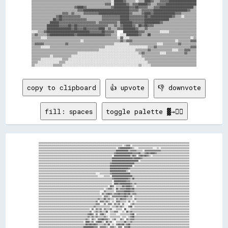
▒▒▒▒▒▒▒▒▒▒▒▒▒▒▒▒▒▒▒▒▒▒▒▒▒▒▒▒▒▒▒▒▒▒▒▒▒▒▒▒▒▒▒▒▒▒▒▒▒▒▒▒░░██████▓▓▒▒▒▒▒▒░░▒▒▒▒████▓▓▒▒▒▒▓▓▓▓▓▓██████████████████

▒▒▒▒▒▒▒▒▒▒▒▒▒▒▒▒▒▒▒▒▒▒▒▒▒▒▒▒▒▒▒▒▒▒▒▒▒▒▒▒▒▒▒▒▒▒▒▒▓▓▓▓░░████████▓▓▒▒▓▓▓▓██████▓▓▒▒▒▒▓▓▓▓▓▓████████████████████

▒▒▒▒▒▒▒▒▒▒▒▒▒▒▒▒▒▒▒▒▒▒▒▒▒▒▒▒▓▓████▓▓▒▒▒▒▒▒▒▒▒▒▒▒▒▒▒▒▓▓██████████▓▓▓▓██▓▓▓▓▓▓▒▒▒▒▓▓▓▓██████████████████████▒▒

▒▒▒▒▒▒▒▒▒▒▒▒▒▒▒▒▒▒▒▒▒▒▒▒▒▒▒▒▒▒▓▓▓▓██████████████████████████████▓▓▓▓▓▓▒▒▓▓▓▓▓▓▓▓██████████████████████▓▓▒▒▒▒

▒▒▒▒▒▒▒▒▒▒▒▒▒▒▒▒▒▒▒▒▓▓▓▓▒▒▓▓▒▒▒▒▒▒▓▓▓▓▓▓▓▓▓▓████████████████████▓▓▒▒▒▒▒▒▓▓████▓▓██████████████▓▓▓▓▒▒▒▒▒▒▒▒▒▒

▒▒▒▒▒▒▒▒▒▒▒▒▒▒▒▒▓▓██▓▓▓▓▓▓▓▓▓▓▓▓▒▒▒▒▒▒▒▒▒▒▒▒▒▒▓▓▓▓▓▓▓▓▓▓▓▓██████▓▓▓▓▓▓▓▓▓▓██▓▓██████████████▓▓▒▒▒▒░░▒▒▒▒▒▒▒▒

▒▒▒▒▒▒▒▒▒▒▒▒▒▒██▓▓██▓▓▓▓▓▓▓▓▓▓▓▓▓▓▓▓▒▒▒▒▒▒▒▒▒▒▓▓▓▓▓▓▓▓▓▓▓▓██████▓▓▓▓▓▓▓▓▓▓████████████████▒▒▒▒▒▒▒▒▒▒▒▒▒▒▒▒▒▒

▒▒▒▒▒▒▒▒▒▒▒▒██████▓▓▓▓▓▓▓▓▓▓▓▓▓▓▓▓▓▓▓▓▓▓▓▓▒▒▓▓▓▓▓▓▓▓▓▓▓▓▒▒████████▓▓▓▓▓▓▓▓██████████▓▓▒▒▒▒▒▒▒▒▒▒▒▒▒▒▒▒▒▒▒▒▒▒

▒▒▒▒▒▒▒▒▒▒████████▓▓▓▓▓▓██▓▓██▓▓▓▓▓▓▓▓▓▓▓▓▓▓▓▓▓▓▓▓▒▒▒▒▓▓▒▒▓▓██████▓▓▒▒██▓▓██▓▓▓▓▒▒▒▒▒▒▒▒▒▒▒▒▒▒▒▒▒▒▒▒▒▒▒▒▒▒▒▒

▒▒▒▒▒▒▒▒▒▒████████████████▓▓██▓▓▓▓██▓▓▓▓▓▓▓▓████▒▒▓▓▒▒▒▒▓▓▓▓████████▓▓▒▒▒▒▓▓▒▒▒▒▒▒▒▒▒▒▒▒▒▒▒▒▒▒▒▒▒▒▒▒▒▒▒▒▒▒▒▒

░░░░▒▒▒▒▓▓████████████████████████████▓▓▓▓▓▓▓▓██▓▓▓▓▓▓▒▒    ██████████▓▓▓▓▒▒▒▒▒▒▒▒▒▒░░░░░░▒▒▒▒▒▒▒▒▒▒▒▒▒▒▒▒▒▒

▒▒▓▓▒▒▒▒▒▒▓▓████████████████▓▓██████████████████▓▓▓▓▒▒▒▒  ░░░░████████▓▓▒▒▒▒██▒▒▒▒▒▒▒▒▒▒▒▒▒▒▒▒▒▒▒▒▒▒▒▒▒▒▒▒▒▒

▒▒▒▒▒▒░░░░▒▒▒▒▒▒▒▒▒▒▒▒▒▒▒▒▒▒▒▒▒▒▒▒▒▒▒▒▒▒▒▒▒▒▒▒▒▒▒▒▒▒▒▒▒▒░░▓▓░░░░▒▒▒▒▒▒▒▒▒▒▒▒▒▒▒▒▒▒▒▒▒▒▒▒▒▒▒▒▒▒▒▒▒▒▒▒▒▒▒▒░░▒▒

▒▒▒▒▒▒▒▒▒▒▒▒▒▒▒▒▒▒▒▒▒▒▒▒▒▒▒▒▒▒▒▒░░▒▒▒▒▒▒▒▒▒▒▒▒▒▒▒▒▒▒▒▒▒▒▒▒▓▓▒▒▓▓▓▓▒▒▒▒▒▒▒▒▒▒▒▒▒▒▒▒▒▒▒▒▒▒▒▒▒▒▒▒░░▒▒▒▒▒▒▒▒▓▓▓▓

▒▒▓▓▓▓▓▓▒▒▒▒▒▒▒▒▒▒▒▒▒▒▓▓▒▒▒▒▒▒▒▒▒▒▒▒▒▒▒▒▒▒▒▒▒▒▒▒▒▒▒▒▒▒░░░░░░░░░░▒▒▒▒▒▒▒▒▒▒▒▒▒▒▒▒▒▒░░░░▒▒▒▒▒▒▒▒▒▒▓▓▒▒▒▒▒▒▒▒▒▒

▒▒▒▒▒▒░░░░░░▒▒▒▒▒▒▒▒▒▒▒▒▒▒▒▒▒▒▒▒▒▒▒▒▒▒▒▒▒▒▒▒▒▒▒▒░░░░░░░░░░░░░░░░░░░░░░░░░░░░▒▒▒▒▓▓▒▒▒▒▒▒▒▒▒▒▒▒▒▒▒▒▒▒▒▒▒▒▓▓▓▓

▒▒▒▒▒▒▒▒▒▒▒▒▒▒▒▒▒▒▒▒▒▒▒▒▒▒▒▒▒▒▒▒▒▒▒▒▒▒▒▒▒▒▒▒░░░░░░░░░░░░░░░░░░░░░░░░▒▒▒▒▒▒▒▒▓▓▒▒▒▒▒▒▒▒▒▒▒▒▒▒░░░░▒▒▒▒▓▓▓▓▒▒▒▒

▒▒▒▒▒▒▒▒▒▒▒▒▒▒▒▒▒▒▒▒▒▒▒▒▒▒▒▒▒▒░░░░░░░░░░░░░░░░░░░░░░░░░░░░░░░░░░░░░░░░▒▒▓▓▒▒▒▒▒▒▒▒▒▒░░░░▒▒▒▒▒▒▒▒▒▒▒▒▓▓▒▒▒▒▒▒

▒▒▒▒▒▒▒▒▒▒▒▒░░▒▒▒▒▒▒▒▒▒▒▒▒░░░░░░░░░░░░░░░░░░░░░░░░░░░░░░░░░░░░░░░░░░░░░░▒▒▒▒▒▒▒▒▒▒▒▒▒▒▒▒▒▒▒▒▒▒▒▒▒▒▒▒▒▒▒▒▒▒▒▒

▒▒▒▒▒▒░░░░░░░░░░░░░░▒▒▒▒░░░░░░░░░░░░░░░░░░░░░░░░░░░░░░░░░░░░░░░░░░░░░░░░░░▒▒▒▒▒▒▒▒▒▒▒▒▒▒▒▒▒▒▒▒▒▒▒▒▒▒▒▒▒▒▒▒▒▒

▒▒▒▒░░░░░░░░░░░░░░▒▒▒▒░░░░░░░░░░░░░░░░░░░░░░░░░░░░░░░░░░░░░░░░░░░░░░░░░░░░░░▒▒▒▒▒▒▒▒▒▒▒▒▒▒▒▒▒▒▒▒▒▒▒▒▒▒▒▒▒▒▒▒

copy to clipboard
👍 upvote
👎 downvote
fill: spaces
toggle palette ▓→✊🏽
▒▒▒▒▒▒▒▒▒▒▒▒▒▒▒▒▒▒▒▒▒▒▒▒▒▒▒▒▒▒▒▒▒▒▒▒▒▒▒▒▒▒▒▒▒▒▒▒▒▒▒▒▒▒▒▒▒▒▒▒▒▒▒▒▒▒▒▒▒▒▒▒▒▒▒▒▒▒▒▒▒▒▒▒▒▒▒▒▒▒▒▒▒▒▒▒▒▒▒▒▒▒▒▒▒▒▒▒▒▒▒▒▒▒▒▒▒▒▒▒▒▒▒▒▒▒▒▒▒▒▒▒▒▒▒▒▒▒▒▒▒▒▒▒▒▒▒▒
▒▒▒▒▒▒▒▒▒▒▒▒▒▒▒▒▒▒▒▒▒▒▒▒▒▒▒▒▒▒▒▒▒▒▒▒▒▒▒▒▒▒▒▒▒▒▒▒▒▒▒▒▒▒▒▒▒▒▒▒▒▒▒▒▒▒▒▒▒▒▒▒▒▒▒▒▒▒▒▒▒▒░░▒▒▓▓▓▓░░▒▒▒▒▒▒▒▒▒▒▒▒▒▒▒▒▒▒▒▒▒▒▒▒▒▒▒▒▒▒▒▒▒▒▒▒▒▒▒▒▒▒▒▒▒▒▒▒▒▒▒▒▒▒▒▒
▒▒▒▒▒▒▒▒▒▒▒▒▒▒▒▒▒▒▒▒▒▒▒▒▒▒▒▒▒▒▒▒▒▒▒▒▒▒▒▒▒▒▒▒▒▒▒▒▒▒▒▒▒▒▒▒▒▒▒▒▒▒▒▒▒▒▒▒▒▒▒▒▒▒▒▒░░▓▓██████████▓▓▒▒░░░░▒▒▒▒▒▒▒▒▒▒▒▒▒▒░░░░▒▒░░▒▒▒▒▒▒▒▒▒▒▒▒▒▒▒▒▒▒▒▒▒▒▒▒▒▒▒▒
▒▒▒▒▒▒▒▒▒▒▒▒▒▒▒▒▒▒▒▒▒▒▒▒▒▒▒▒▒▒▒▒▒▒▒▒▒▒▒▒▒▒▒▒▒▒▒▒▒▒▒▒▒▒▒▒▒▒▒▒▒▒▒▒▒▒▒▒▒▒▒▒▒▒▒▒████████████▒▒▓▓▓▓▓▓▒▒▒▒▒▒░░▓▓▓▓▓▓▓▓▓▓▓▓▓▓▓▓▒▒▒▒▒▒▒▒▒▒▒▒▒▒▒▒▒▒▒▒▒▒▒▒▒▒▒▒
▒▒▒▒▒▒▒▒▒▒▒▒▒▒▒▒▒▒▒▒▒▒▒▒▒▒▒▒▒▒▒▒▒▒▒▒▒▒▒▒▒▒▒▒▒▒▒▒▒▒▒▒▒▒▒▒▒▒▒▒▒▒▒▒▒▒▒▒▒▒▒▒▒▒▓▓████████████████▓▓▓▓▓▓██▒▒▒▒▓▓██▓▓████▓▓▒▒▒▒▒▒▒▒▒▒▒▒▒▒▒▒▒▒▒▒▒▒▒▒▒▒▒▒▒▒▒▒
▒▒▒▒▒▒▒▒▒▒▒▒▒▒▒▒▒▒▒▒▒▒▒▒▒▒▒▒▒▒▒▒▒▒▒▒▒▒▒▒▒▒▒▒▒▒▒▒▒▒▒▒▒▒▒▒▒▒▒▒▒▒▒▒▒▒▒▒▒▒▒▒░░████████████████▒▒██▓▓░░▓▓██▓▓██▓▓▒▒░░▒▒▒▒▒▒▒▒▒▒▒▒▒▒▒▒▒▒▒▒▒▒▒▒▒▒▒▒▒▒▒▒▒▒▒▒
▒▒▒▒▒▒▒▒▒▒▒▒▒▒▒▒▒▒▒▒▒▒▒▒▒▒▒▒▒▒▒▒▒▒▒▒▒▒▒▒▒▒▒▒▒▒▒▒▒▒▒▒▒▒▒▒▒▒▒▒▒▒▒▒▒▒▒▒▒▒▒▒████████████████████▓▓██████▓▓▒▒▒▒▒▒▒▒▒▒▒▒▒▒▒▒▒▒▒▒▒▒▒▒▒▒▒▒▒▒▒▒▒▒▒▒▒▒▒▒▒▒▒▒▒▒
▒▒▒▒▒▒▒▒▒▒▒▒▒▒▒▒▒▒▒▒▒▒▒▒▒▒▒▒▒▒▒▒▒▒▒▒▒▒▒▒▒▒▒▒▒▒▒▒▒▒▒▒▒▒▒▒▒▒▒▒▒▒▒▒▒▒▒▒▒▒▒▒██████████████████████████░░▒▒▒▒▒▒▒▒▒▒▒▒▒▒▒▒▒▒▒▒▒▒▒▒▒▒▒▒▒▒▒▒▒▒▒▒▒▒▒▒▒▒▒▒▒▒▒▒
▒▒▒▒▒▒▒▒▒▒▒▒▒▒▒▒▒▒▒▒▒▒▒▒▒▒▒▒▒▒▒▒▒▒▒▒▒▒▒▒▒▒▒▒▒▒▒▒▒▒▒▒▒▒▒▒▒▒▒▒▒▒▒▒▒▒▒▒▒▒▓▓██████████████████████▒▒▒▒▒▒▒▒▒▒▒▒▒▒▒▒▒▒▒▒▒▒▒▒▒▒▒▒▒▒▒▒▒▒▒▒▒▒▒▒▒▒▒▒▒▒▒▒▒▒▒▒▒▒
▒▒▒▒▒▒▒▒▒▒▒▒▒▒▒▒▒▒▒▒▒▒▒▒▒▒▒▒▒▒▒▒▒▒▒▒▒▒▒▒▒▒▒▒▒▒▒▒▒▒▒▒▒▒▒▒▒▒▒▒▒▒▒▒▒▒▒▒▒▒██████████████████████░░▒▒▒▒▒▒▒▒▒▒▒▒▒▒▒▒▒▒▒▒▒▒▒▒▒▒▒▒▒▒▒▒▒▒▒▒▒▒▒▒▒▒▒▒▒▒▒▒▒▒▒▒▒▒
▒▒▒▒▒▒▒▒▒▒▒▒▒▒▒▒▒▒▒▒▒▒▒▒▒▒▒▒▒▒▒▒▒▒▒▒▒▒▒▒▒▒▒▒▒▒▒▒▒▒▒▒▒▒▒▒▒▒▒▒▒▒▒▒▒▒▒▒▒▒██████████████████▓▓▒▒▒▒▒▒▒▒▒▒▒▒▒▒▒▒▒▒▒▒▒▒▒▒▒▒▒▒▒▒▒▒▒▒▒▒▒▒▒▒▒▒▒▒▒▒▒▒▒▒▒▒▒▒▒▒▒▒
▒▒▒▒▒▒▒▒▒▒▒▒▒▒▒▒▒▒▒▒▒▒▒▒▒▒▒▒▒▒▒▒▒▒▒▒▒▒▒▒▒▒▒▒▒▒▒▒▒▒▒▒▒▒▒▒▒▒▒▒▒▒▒▒▒▒▒▒▒▒████████████████▒▒░░▒▒▒▒▒▒▒▒▒▒▒▒▒▒▒▒▒▒▒▒▒▒▒▒▒▒▒▒▒▒▒▒▒▒▒▒▒▒▒▒▒▒▒▒▒▒▒▒▒▒▒▒▒▒▒▒▒▒
▒▒▒▒▒▒▒▒▒▒▒▒▒▒▒▒▒▒▒▒▒▒▒▒▒▒▒▒▒▒▒▒▒▒▒▒▒▒▒▒▒▒▒▒▒▒▒▒▒▒▒▒▒▒▒▒░░░░▒▒▒▒▒▒▒▒▒▒▓▓██████████████████▒▒▒▒▒▒▒▒▒▒▒▒▒▒▒▒▒▒▒▒▒▒▒▒▒▒▒▒▒▒▒▒▒▒▒▒▒▒▒▒▒▒▒▒▒▒▒▒▒▒▒▒▒▒▒▒▒▒
▒▒▒▒▒▒▒▒▒▒▒▒▒▒▒▒▒▒▒▒▒▒▒▒▒▒▒▒▒▒▒▒▒▒▒▒▒▒▒▒▒▒▒▒▒▒▒▒▒▒▒▒▒▒▒▒▒▒░░░░░░▒▒▒▒▒▒░░████████████████████▒▒▒▒▒▒▒▒▒▒▒▒▒▒▒▒▒▒▒▒▒▒▒▒▒▒▒▒▒▒▒▒▒▒▒▒▒▒▒▒▒▒▒▒▒▒▒▒▒▒▒▒▒▒▒▒
▒▒▒▒▒▒▒▒▒▒▒▒▒▒▒▒▒▒▒▒▒▒▒▒▒▒▒▒▒▒▒▒▒▒▒▒▒▒▒▒▒▒▒▒▒▒▒▒▒▒▒▒▒▒▒▒▒▒▒▒▒▒▒▒▒▒▒▒▒▒▒▒▓▓██████████████▓▓▒▒██▒▒▒▒▒▒▒▒▒▒▒▒▒▒▒▒▒▒▒▒▒▒▒▒▒▒▒▒▒▒▒▒▒▒▒▒▒▒▒▒▒▒▒▒▒▒▒▒▒▒▒▒▒▒
▒▒▒▒▒▒▒▒▒▒▒▒▒▒▒▒▒▒▒▒▒▒▒▒▒▒▒▒▒▒▒▒▒▒▒▒▒▒▒▒▒▒▒▒▒▒▒▒▒▒▒▒▒▒▒▒▒▒▒▒▒▒▒▒▒▒▒▒▒▒▒▒░░████████████▓▓▓▓▒▒▒▒▒▒▒▒▒▒▒▒▒▒▒▒▒▒▒▒▒▒▒▒▒▒▒▒▒▒▒▒▒▒▒▒▒▒▒▒▒▒▒▒▒▒▒▒▒▒▒▒▒▒▒▒▒▒
▒▒▒▒▒▒▒▒▒▒▒▒▒▒▒▒▒▒▒▒▒▒▒▒▒▒▒▒▒▒▒▒▒▒▒▒▒▒▒▒▒▒▒▒▒▒▒▒▒▒▒▒▒▒▒▒▒▒▒▒▒▒▒▒▒▒▒▒▒▒▒▒░░████▓▓██████████▓▓▒▒▓▓▒▒▒▒▒▒▒▒▒▒▒▒▒▒▒▒▒▒▒▒▒▒▒▒▒▒▒▒▒▒▒▒▒▒▒▒▒▒▒▒▒▒▒▒▒▒▒▒▒▒▒▒
▒▒▒▒▒▒▒▒▒▒▒▒▒▒▒▒▒▒▒▒▒▒▒▒▒▒▒▒▒▒▒▒▒▒▒▒▒▒▒▒▒▒▒▒▒▒▒▒▒▒▒▒▒▒▒▒▒▒▒▒▒▒▒▒▒▒▒▒░░██▓▓░░▒▒▒▒▒▒██▓▓████▓▓▒▒░░▒▒▒▒▒▒▒▒▒▒▒▒▒▒▒▒▒▒▒▒▒▒▒▒▒▒▒▒▒▒▒▒▒▒▒▒▒▒▒▒▒▒▒▒▒▒▒▒▒▒▒▒
▒▒▒▒▒▒▒▒▒▒▒▒▒▒▒▒▒▒▒▒▒▒▒▒▒▒▒▒▒▒▒▒▒▒▒▒▒▒▒▒▒▒▒▒▒▒▒▒▒▒▒▒▒▒▒▒▒▒▒▒▒▒▒▒░░▒▒▓▓▓▓▒▒░░██▒▒▓▓▓▓▓▓████▓▓██▒▒▒▒▒▒▒▒▒▒▒▒▒▒▒▒▒▒▒▒▒▒▒▒▒▒▒▒▒▒▒▒▒▒▒▒▒▒▒▒▒▒▒▒▒▒▒▒▒▒▒▒▒▒
▒▒▒▒▒▒▒▒▒▒▒▒▒▒▒▒▒▒▒▒▒▒▒▒▒▒▒▒▒▒▒▒▒▒▒▒▒▒▒▒▒▒▒▒▒▒▒▒▒▒▒▒▒▒▒▒▒▒▒▒░░░░▓▓▒▒▒▒▒▒▒▒░░▓▓▓▓▓▓▓▓██████▓▓▓▓▒▒▒▒▒▒▒▒▒▒▒▒▒▒▒▒▒▒▒▒▒▒▒▒▒▒▒▒▒▒▒▒▒▒▒▒▒▒▒▒▒▒▒▒▒▒▒▒▒▒▒▒▒▒
▒▒▒▒▒▒▒▒▒▒▒▒▒▒▒▒▒▒▒▒▒▒▒▒▒▒▒▒▒▒▒▒▒▒▒▒▒▒▒▒▒▒▒▒▒▒▒▒▒▒▒▒▒▒▒▒▒▒▒▒░░▓▓▒▒▓▓██▓▓▒▒▓▓▓▓██▓▓▓▓██▓▓██▒▒▓▓▓▓▒▒▒▒▒▒▒▒▒▒▒▒▒▒▒▒▒▒▒▒▒▒▒▒▒▒▒▒▒▒▒▒▒▒▒▒▒▒▒▒▒▒▒▒▒▒▒▒▒▒▒▒
▒▒▒▒▒▒▒▒▒▒▒▒▒▒▒▒▒▒▒▒▒▒▒▒▒▒▒▒▒▒▒▒▒▒▒▒▒▒▒▒▒▒▒▒▒▒▒▒▒▒▒▒▒▒▒▒▒▒▒▒▒▒░░▓▓▓▓▒▒░░▓▓▓▓▓▓▓▓▓▓▓▓██▓▓▒▒▓▓░░▒▒▒▒▒▒▒▒▒▒▒▒▒▒▒▒▒▒▒▒▒▒▒▒▒▒▒▒▒▒▒▒▒▒▒▒▒▒▒▒▒▒▒▒▒▒▒▒▒▒▒▒▒▒
▒▒▒▒▒▒▒▒▒▒▒▒▒▒▒▒▒▒▒▒▒▒▒▒▒▒▒▒▒▒▒▒▒▒▒▒▒▒▒▒▒▒▒▒▒▒▒▒▒▒▒▒▒▒▒▒▒▒▓▓▒▒▒▒██▒▒▓▓▒▒▒▒░░▓▓▒▒██▓▓▓▓▒▒▒▒▒▒░░▓▓▒▒▒▒▒▒▒▒▒▒▒▒▒▒▒▒▒▒▒▒▒▒▒▒▒▒▒▒▒▒▒▒▒▒▒▒▒▒▒▒▒▒▒▒▒▒▒▒▒▒▒▒
▒▒▒▒▒▒▒▒▒▒▒▒▒▒▒▒▒▒▒▒▒▒▒▒▒▒▒▒▒▒▒▒▒▒▒▒▒▒▒▒▒▒▒▒▒▒▒▒▒▒▒▒▒▒▒▒▓▓░░▓▓▓▓▒▒▓▓▒▒░░▒▒░░▓▓▓▓▒▒▒▒▒▒░░▓▓░░▒▒░░▒▒▒▒▒▒▒▒▒▒▒▒▒▒▒▒▒▒▒▒▒▒▒▒▒▒▒▒▒▒▒▒▒▒▒▒▒▒▒▒▒▒▒▒▒▒▒▒▒▒▒▒
▒▒▒▒▒▒▒▒▒▒▒▒▒▒▒▒▒▒▒▒▒▒▒▒▒▒▒▒▒▒▒▒▒▒▒▒▒▒▒▒▒▒▒▒▒▒▒▒▒▒▒▒▒▒▒▒▓▓▓▓░░░░▓▓░░▓▓▓▓░░▓▓▒▒▓▓░░▓▓░░░░  ▒▒▓▓▒▒▒▒▒▒▒▒▒▒▒▒▒▒▒▒▒▒▒▒▒▒▒▒▒▒▒▒▒▒▒▒▒▒▒▒▒▒▒▒▒▒▒▒▒▒▒▒▒▒▒▒▒▒
▒▒▒▒▒▒▒▒▒▒▒▒▒▒▒▒▒▒▒▒▒▒▒▒▒▒▒▒▒▒▒▒▒▒▒▒▒▒▒▒▒▒▒▒▒▒▒▒▒▒▒▒▒▒▓▓▒▒▒▒▒▒▒▒▒▒▒▒▒▒░░▒▒▒▒▓▓▒▒▓▓▒▒░░░░▓▓██░░▒▒▒▒▒▒▒▒▒▒▒▒▒▒▒▒▒▒▒▒▒▒▒▒▒▒▒▒▒▒▒▒▒▒▒▒▒▒▒▒▒▒▒▒▒▒▒▒▒▒▒▒▒▒
▒▒▒▒▒▒▒▒▒▒▒▒▒▒▒▒▒▒▒▒▒▒▒▒▒▒▒▒▒▒▒▒▒▒▒▒▒▒▒▒▒▒▒▒▒▒▒▒▒▒░░▓▓░░▓▓▒▒▓▓░░▓▓▒▒▒▒▓▓░░░░▒▒▒▒▒▒  ██░░░░▒▒▒▒▒▒▒▒▒▒▒▒▒▒▒▒▒▒▒▒▒▒▒▒▒▒▒▒▒▒▒▒▒▒▒▒▒▒▒▒▒▒▒▒▒▒▒▒▒▒▒▒▒▒▒▒▒▒
▒▒▒▒▒▒▒▒▒▒▒▒▒▒▒▒▒▒▒▒▒▒▒▒▒▒▒▒▒▒▒▒▒▒▒▒▒▒▒▒▒▒▒▒▒▒▒▒▒▒▓▓░░▒▒▓▓▒▒▓▓▒▒▒▒██░░▒▒▒▒▓▓▓▓░░░░▒▒░░██▒▒▓▓▒▒▒▒▒▒▒▒▒▒▒▒▒▒▒▒▒▒▒▒▒▒▒▒▒▒▒▒▒▒▒▒▒▒▒▒▒▒▒▒▒▒▒▒▒▒▒▒▒▒▒▒▒▒▒▒
▒▒▒▒▒▒▒▒▒▒▒▒▒▒▒▒▒▒▒▒▒▒▒▒▒▒▒▒▒▒▒▒▒▒▒▒▒▒▒▒▒▒▒▒▒▒▒▒▓▓██▓▓░░▓▓░░▓▓██▒▒░░░░▒▒▒▒▒▒░░░░▒▒▒▒▒▒▒▒▒▒▓▓██░░▒▒▒▒▒▒▒▒▒▒▒▒▒▒▒▒▒▒▒▒▒▒▒▒▒▒▒▒▒▒▒▒▒▒▒▒▒▒▒▒▒▒▒▒▒▒▒▒▒▒▒▒
▒▒▒▒▒▒▒▒▒▒▒▒▒▒▒▒▒▒▒▒▒▒▒▒▒▒▒▒▒▒▒▒▒▒▒▒▒▒▒▒▒▒▒▒▒▒▒▒▓▓▒▒▓▓▒▒▓▓▒▒▒▒▒▒▓▓▒▒░░▒▒▒▒▒▒▒▒▒▒░░▒▒▒▒░░▒▒▓▓██▒▒▒▒▒▒▒▒▒▒▒▒▒▒▒▒▒▒▒▒▒▒▒▒▒▒▒▒▒▒▒▒▒▒▒▒▒▒▒▒▒▒▒▒▒▒▒▒▒▒▒▒▒▒
▒▒▒▒▒▒▒▒▒▒▒▒▒▒▒▒▒▒▒▒▒▒▒▒▒▒▒▒▒▒▒▒▒▒▒▒▒▒▒▒▒▒▒▒▒▒▓▓▒▒░░▓▓▒▒░░▓▓▓▓██▓▓▓▓▒▒░░▒▒▓▓░░░░▓▓▒▒  ▓▓▒▒▓▓▓▓▒▒▒▒▒▒▒▒▒▒▒▒▒▒▒▒▒▒▒▒▒▒▒▒▒▒▒▒▒▒▒▒▒▒▒▒▒▒▒▒▒▒▒▒▒▒▒▒▒▒▒▒▒▒
▒▒▒▒▒▒▒▒▒▒▒▒▒▒▒▒▒▒▒▒▒▒▒▒▒▒▒▒▒▒▒▒▒▒▒▒▒▒▒▒▒▒▒▒░░████▒▒▓▓░░▓▓████▒▒░░██▒▒▓▓░░  ▒▒▒▒▒▒▒▒██▒▒▒▒▓▓▒▒▒▒▒▒▒▒▒▒▒▒▒▒▒▒▒▒▒▒▒▒▒▒▒▒▒▒▒▒▒▒▒▒▒▒▒▒▒▒▒▒▒▒▒▒▒▒▒▒▒▒▒▒▒▒
▒▒▒▒▒▒▒▒▒▒▒▒▒▒▒▒▒▒▒▒▒▒▒▒▒▒▒▒▒▒▒▒▒▒▒▒▒▒▒▒▒▒▒▒▒▒██▓▓██▓▓██▓▓▒▒▒▒▒▒▓▓▒▒██░░▒▒░░▓▓██▓▓██▒▒▓▓██▒▒▒▒▒▒▒▒▒▒▒▒▒▒▒▒▒▒▒▒▒▒▒▒▒▒▒▒▒▒▒▒▒▒▒▒▒▒▒▒▒▒▒▒▒▒▒▒▒▒▒▒▒▒▒▒▒▒
▒▒▒▒▒▒▒▒▒▒▒▒▒▒▒▒▒▒▒▒▒▒▒▒▒▒▒▒▒▒▒▒▒▒▒▒▒▒▒▒▒▒▒▒██████████▓▓▓▓░░▓▓▓▓▓▓▒▒░░▓▓▓▓▒▒░░▓▓▓▓  ▓▓▓▓██▒▒▒▒▒▒▒▒▒▒▒▒▒▒▒▒▒▒▒▒▒▒▒▒▒▒▒▒▒▒▒▒▒▒▒▒▒▒▒▒▒▒▒▒▒▒▒▒▒▒▒▒▒▒▒▒▒▒
▒▒▒▒▒▒▒▒▒▒▒▒▒▒▒▒▒▒▒▒▒▒▒▒▒▒▒▒▒▒▒▒▒▒▒▒▒▒▒▒▒▒▒▒██████░░▒▒▓▓▒▒██▒▒▒▒▒▒▓▓██▓▓▓▓██▒▒▒▒▓▓░░▓▓████▒▒▒▒▒▒▒▒▒▒▒▒▒▒▒▒▒▒▒▒▒▒▒▒▒▒▒▒▒▒▒▒▒▒▒▒▒▒▒▒▒▒▒▒▒▒▒▒▒▒▒▒▒▒▒▒▒▒
▒▒▒▒▒▒▒▒▒▒▒▒▒▒▒▒▒▒▒▒▒▒▒▒▒▒▒▒▒▒▒▒▒▒▒▒▒▒▒▒▒▒▒▒██████▓▓▒▒████▓▓▒▒▓▓▓▓████████▓▓▒▒░░▒▒██▓▓▓▓██░░▒▒▒▒▒▒▒▒▒▒▒▒▒▒▒▒▒▒▒▒▒▒▒▒▒▒▒▒▒▒▒▒▒▒▒▒▒▒▒▒▒▒▒▒▒▒▒▒▒▒▒▒▒▒▒▒
▒▒▒▒▒▒▒▒▒▒▒▒▒▒▒▒▒▒▒▒▒▒▒▒▒▒▒▒▒▒▒▒▒▒▒▒▒▒▒▒▒▒▒▒██████▓▓▒▒▒▒▓▓▓▓▓▓▓▓▓▓██▓▓▓▓▒▒▓▓██▓▓▓▓████▓▓██▒▒▒▒▒▒▒▒▒▒▒▒▒▒▒▒▒▒▒▒▒▒▒▒▒▒▒▒▒▒▒▒▒▒▒▒▒▒▒▒▒▒▒▒▒▒▒▒▒▒▒▒▒▒▒▒▒▒
▒▒▒▒▒▒▒▒▒▒▒▒▒▒▒▒▒▒▒▒▒▒▒▒▒▒▒▒▒▒▒▒▒▒▒▒▒▒▒▒▒▒▒▒██████▓▓▓▓██▓▓▓▓▓▓▓▓▓▓▒▒██████▓▓▓▓▓▓▓▓▓▓▓▓▓▓▒▒▒▒▒▒▒▒▒▒▒▒▒▒▒▒▒▒▒▒▒▒▒▒▒▒▒▒▒▒▒▒▒▒▒▒▒▒▒▒▒▒▒▒▒▒▒▒▒▒▒▒▒▒▒▒▒▒▒▒
▒▒▒▒▒▒▒▒▒▒▒▒▒▒▒▒▒▒▒▒▒▒▒▒▒▒▒▒▒▒▒▒▒▒▒▒▒▒▒▒▒▒▒▒████▓▓████████▓▓▓▓████████▓▓████▓▓██████▓▓██░░▒▒▒▒▒▒▒▒▒▒▒▒▒▒▒▒▒▒▒▒▒▒▒▒▒▒▒▒▒▒▒▒▒▒▒▒▒▒▒▒▒▒▒▒▒▒▒▒▒▒▒▒▒▒▒▒▒▒
▒▒▒▒▒▒▒▒▒▒▒▒▒▒▒▒▒▒▒▒▒▒▒▒▒▒▒▒▒▒▒▒▒▒▒▒▒▒▒▒▒▒████████████████▓▓██████▓▓▓▓████▓▓▓▓██▓▓████▓▓▒▒▒▒▒▒▒▒▒▒▒▒▒▒▒▒▒▒▒▒▒▒▒▒▒▒▒▒▒▒▒▒▒▒▒▒▒▒▒▒▒▒▒▒▒▒▒▒▒▒▒▒▒▒▒▒▒▒▒▒
▒▒▒▒▒▒▒▒▒▒▒▒▒▒▒▒▒▒▒▒▒▒▒▒▒▒▒▒▒▒▒▒▒▒▒▒▒▒▒▒▒▒▓▓██████▒▒▓▓██████████████▓▓████▓▓████████▓▓░░▒▒▒▒▒▒▒▒▒▒▒▒▒▒▒▒▒▒▒▒▒▒▒▒▒▒▒▒▒▒▒▒▒▒▒▒▒▒▒▒▒▒▒▒▒▒▒▒▒▒▒▒▒▒▒▒▒▒▒▒
▒▒▒▒▒▒▒▒▒▒▒▒▒▒▒▒▒▒▒▒▒▒▒▒▒▒▒▒▒▒▒▒▒▒▒▒▒▒▒▒▒▒▓▓████▓▓▓▓██████████▓▓▓▓████▓▓██████▓▓██▓▓▒▒▒▒▒▒▒▒▒▒▒▒▒▒▒▒▒▒▒▒▒▒▒▒▒▒▒▒▒▒▒▒▒▒▒▒▒▒▒▒▒▒▒▒▒▒▒▒▒▒▒▒▒▒▒▒▒▒▒▒▒▒▒▒
▒▒▒▒▒▒▒▒▒▒▒▒▒▒▒▒▒▒▒▒▒▒▒▒▒▒▒▒▒▒▒▒▒▒▒▒▒▒▒▒▒▒▓▓████▓▓▓▓▓▓████████▓▓████████████▓▓██████▒▒▒▒▒▒▒▒▒▒▒▒▒▒▒▒▒▒▒▒▒▒▒▒▒▒▒▒▒▒▒▒▒▒▒▒▒▒▒▒▒▒▒▒▒▒▒▒▒▒▒▒▒▒▒▒▒▒▒▒▒▒▒▒
▒▒▒▒▒▒▒▒▒▒▒▒▒▒▒▒▒▒▒▒▒▒▒▒▒▒▒▒▒▒▒▒▒▒▒▒▒▒▒▒▒▒██▓▓██▓▓██▓▓██████▓▓██████████████████████▒▒▒▒▒▒▒▒▒▒▒▒▒▒▒▒▒▒▒▒▒▒▒▒▒▒▒▒▒▒▒▒▒▒▒▒▒▒▒▒▒▒▒▒▒▒▒▒▒▒▒▒▒▒▒▒▒▒▒▒▒▒▒▒
▒▒▒▒▒▒▒▒▒▒▒▒▒▒▒▒▒▒▒▒▒▒▒▒▒▒▒▒▒▒▒▒▒▒▒▒▒▒▒▒▒▒██▓▓██▓▓██▓▓▓▓████▓▓▓▓██▓▓██████▓▓████████░░▒▒▒▒▒▒▒▒▒▒▒▒▒▒▒▒▒▒▒▒▒▒▒▒▒▒▒▒▒▒▒▒▒▒▒▒▒▒▒▒▒▒▒▒▒▒▒▒▒▒▒▒▒▒▒▒▒▒▒▒▒▒
▒▒▒▒▒▒▒▒▒▒▒▒▒▒▒▒▒▒▒▒▒▒▒▒▒▒▒▒▒▒▒▒▒▒▒▒▒▒▒▒░░██████▒▒▒▒▓▓▓▓██▓▓██▓▓████████████████████░░▒▒▒▒▒▒▒▒▒▒▒▒▒▒▒▒▒▒▒▒▒▒▒▒▒▒▒▒▒▒▒▒▒▒▒▒▒▒▒▒▒▒▒▒▒▒▒▒▒▒▒▒▒▒▒▒▒▒▒▒▒▒
▒▒▒▒▒▒▒▒▒▒▒▒▒▒▒▒▒▒▒▒▒▒▒▒▒▒▒▒▒▒▒▒▒▒▒▒▒▒▒▒░░████████▓▓██████████▓▓████████████████████▒▒▒▒▒▒▒▒▒▒▒▒▒▒▒▒▒▒▒▒▒▒▒▒▒▒▒▒▒▒▒▒▒▒▒▒▒▒▒▒▒▒▒▒▒▒▒▒▒▒▒▒▒▒▒▒▒▒▒▒▒▒▒▒
▒▒▒▒▒▒▒▒▒▒▒▒▒▒▒▒▒▒▒▒▒▒▒▒▒▒▒▒▒▒▒▒▒▒▒▒▒▒▒▒▒▒██████████▒▒▓▓▓▓██▓▓████████████████████▒▒▒▒▒▒▒▒▒▒▒▒▒▒▒▒▒▒▒▒▒▒▒▒▒▒▒▒▒▒▒▒▒▒▒▒▒▒▒▒▒▒▒▒▒▒▒▒▒▒▒▒▒▒▒▒▒▒▒▒▒▒▒▒▒▒
▒▒▒▒▒▒▒▒▒▒▒▒▒▒▒▒▒▒▒▒▒▒▒▒▒▒▒▒▒▒▒▒▒▒▒▒▒▒▒▒▒▒████████▓▓▓▓██████▓▓████████████████████▒▒▒▒▒▒▒▒▒▒▒▒▒▒▒▒▒▒▒▒▒▒▒▒▒▒▒▒▒▒▒▒▒▒▒▒▒▒▒▒▒▒▒▒▒▒▒▒▒▒▒▒▒▒▒▒▒▒▒▒▒▒▒▒▒▒
▒▒▒▒▒▒▒▒▒▒▒▒▒▒▒▒▒▒▒▒▒▒▒▒▒▒▒▒▒▒▒▒▒▒▒▒▒▒▒▒▓▓████▓▓▒▒██▓▓▓▓██▓▓██████████▒▒░░██▓▓████▒▒▒▒▒▒▒▒▒▒▒▒▒▒▒▒▒▒▒▒▒▒▒▒▒▒▒▒▒▒▒▒▒▒▒▒▒▒▒▒▒▒▒▒▒▒▒▒▒▒▒▒▒▒▒▒▒▒▒▒▒▒▒▒▒▒
▒▒▒▒▒▒▒▒▒▒▒▒▒▒▒▒▒▒▒▒▒▒▒▒▒▒▒▒▒▒▒▒▒▒▒▒▒▒▒▒▓▓░░▓▓▓▓▓▓████████████████▓▓▒▒▒▒▒▒▒▒▒▒████▒▒▒▒▒▒▒▒▒▒▒▒▒▒▒▒▒▒▒▒▒▒▒▒▒▒▒▒▒▒▒▒▒▒▒▒▒▒▒▒▒▒▒▒▒▒▒▒▒▒▒▒▒▒▒▒▒▒▒▒▒▒▒▒▒▒
▒▒▒▒▒▒▒▒▒▒▒▒▒▒▒▒▒▒▒▒▒▒▒▒▒▒▒▒▒▒▒▒▒▒▒▒▒▒▒▒░░▒▒▒▒▒▒████▒▒██████████░░▒▒▒▒▒▒▒▒▒▒▒▒████▓▓▒▒▒▒▒▒▒▒▒▒▒▒▒▒▒▒▒▒▒▒▒▒▒▒▒▒▒▒▒▒▒▒▒▒▒▒▒▒▒▒▒▒▒▒▒▒▒▒▒▒▒▒▒▒▒▒▒▒▒▒▒▒▒▒
▒▒▒▒▒▒▒▒▒▒▒▒▒▒▒▒▒▒▒▒▒▒▒▒▒▒▒▒▒▒▒▒▒▒▒▒▒▒▓▓▒▒▒▒▒▒▓▓▒▒▓▓▒▒▒▒▒▒░░████▓▓▒▒▒▒▒▒▒▒▒▒▒▒▒▒▓▓██▒▒▒▒▒▒▒▒▒▒▒▒▒▒▒▒▒▒▒▒▒▒▒▒▒▒▒▒▒▒▒▒▒▒▒▒▒▒▒▒▒▒▒▒▒▒▒▒▒▒▒▒▒▒▒▒▒▒▒▒▒▒▒▒
▒▒▒▒▒▒▒▒▒▒▒▒▒▒▒▒▒▒▒▒▒▒▒▒▒▒▒▒▒▒▒▒░░▓▓▓▓▒▒░░▒▒▒▒▒▒▓▓░░▓▓▒▒▒▒░░████████▓▓▒▒▒▒▓▓██████▓▓▒▒▒▒▒▒▒▒▒▒▒▒▒▒▒▒▒▒▒▒▒▒▒▒▒▒▒▒▒▒▒▒▒▒▒▒▒▒▒▒▒▒▒▒▒▒▒▒▒▒▒▒▒▒▒▒▒▒▒▒▒▒▒▒
▒▒▒▒▒▒▒▒▒▒▒▒▒▒▒▒▒▒▒▒▒▒▒▒▒▒▒▒▒▒▒▒▓▓██▒▒░░▒▒▒▒▒▒▒▒▓▓▒▒▒▒▒▒████████████▒▒██▓▓████████▓▓▓▓▒▒▓▓▒▒▒▒▒▒▒▒▒▒▒▒▒▒▒▒▒▒▒▒▒▒▒▒▒▒▒▒▒▒▒▒▒▒▒▒▒▒▒▒▒▒▒▒▒▒▒▒▒▒▒▒▒▒▒▒▒▒
▒▒▒▒▒▒▒▒▒▒▒▒▒▒▒▒▒▒▒▒▒▒▒▒▒▒▒▒▒▒▓▓▓▓▓▓░░▒▒▒▒██▓▓▓▓▒▒▓▓▒▒░░              ░░▒▒▒▒░░▒▒▒▒▒▒░░░░░░▒▒▒▒▒▒▒▒▒▒▒▒▒▒▒▒▒▒▒▒▒▒▒▒▒▒▒▒▒▒▒▒▒▒▒▒▒▒▒▒▒▒▒▒▒▒▒▒▒▒▒▒▒▒▒▒▒▒
▒▒▒▒▒▒▒▒▒▒▒▒▒▒▒▒▒▒▒▒▒▒▒▒░░██▓▓▓▓▓▓██▒▒░░▓▓░░░░▓▓▒▒▓▓▒▒    ░░░░░░░░      ░░  ░░░░░░  ▓▓  ░░░░▒▒▒▒▒▒▒▒▒▒▒▒▒▒▒▒▒▒▒▒▒▒▒▒▒▒▒▒▒▒▒▒▒▒▒▒▒▒▒▒▒▒▒▒▒▒▒▒▒▒▒▒▒▒▒▒
▒▒▒▒▒▒▒▒▒▒▒▒▒▒▒▒▒▒▒▒▒▒▒▒▓▓▓▓▒▒▓▓██▒▒░░▓▓▒▒██▓▓▒▒▓▓██░░▒▒                      ░░    ░░  ░░░░▓▓▒▒▒▒▒▒▒▒▒▒▒▒▒▒▒▒▒▒▒▒▒▒▒▒▒▒▒▒▒▒▒▒▒▒▒▒▒▒▒▒▒▒▒▒▒▒▒▒▒▒▒▒▒▒
▒▒▒▒▒▒▒▒░░▒▒░░░░░░░░░░▓▓░░▒▒▓▓▓▓░░▒▒▓▓██▒▒░░░░▒▒▓▓░░▒▒▓▓▒▒▓▓▓▓▒▒▒▒▒▒▒▒░░░░░░░░░░░░▒▒░░▒▒░░░░░░░░▒▒▒▒▒▒▒▒▒▒▒▒▒▒▒▒▒▒▒▒▒▒▒▒▒▒▒▒▒▒▒▒▒▒▒▒▒▒▒▒▒▒▒▒▒▒▒▒▒▒▒▒
▒▒▒▒▒▒░░░░░░░░░░  ▒▒██▓▓▒▒▓▓██░░░░▓▓▓▓  ░░▓▓▒▒▓▓▓▓░░▒▒▒▒▒▒▓▓▓▓▒▒▒▒░░░░░░░░░░░░░░░░░░░░░░░░▒▒▒▒░░░░░░░░░░░░░░▒▒▒▒▒▒▒▒▒▒▒▒▒▒▒▒▒▒▒▒▒▒▒▒▒▒▒▒▒▒▒▒▒▒▒▒▒▒▒▒
░░░░            ░░░░    ██▒▒▒▒  ▓▓▓▓░░▒▒██▒▒▒▒▓▓░░██▓▓██▓▓▓▓▓▓▒▒▒▒▒▒▒▒░░▒▒░░████▓▓▒▒▒▒▒▒▒▒░░░░░░░░░░░░░░░░░░▒▒░░░░░░▒▒░░▒▒▒▒▒▒▒▒▒▒▒▒▒▒▒▒▒▒▒▒▒▒▒▒▒▒▒▒
  ░░░░  ░░░░░░░░░░▒▒░░██▓▓▓▓  ████▓▓▓▓▓▓  ▓▓▓▓░░▓▓▓▓▓▓▓▓▓▓▓▓▓▓▒▒▒▒▓▓▓▓▒▒░░████████████████████▓▓▒▒▒▒░░░░░░░░░░░░░░░░░░▒▒░░░░░░░░░░▒▒▒▒▒▒▒▒▒▒▒▒▒▒▒▒▒▒
░░▒▒▓▓▒▒▒▒▒▒▒▒▒▒░░░░▓▓████▓▓██▓▓▓▓▓▓██░░██▒▒░░▓▓██████▓▓▓▓▓▓▓▓▓▓▒▒▒▒▒▒▒▒▓▓▓▓████████████████████████████▓▓▓▓▓▓▒▒░░░░░░░░░░░░░░░░▒▒░░░░      ▒▒▒▒▒▒▒▒
▓▓▒▒▒▒▒▒▒▒░░░░▒▒▒▒▓▓██████████▓▓██▒▒▓▓██████▒▒▒▒██▓▓▓▓▓▓▒▒▓▓▒▒▒▒▒▒▒▒░░░░▓▓▓▓▓▓██████▓▓██████████████████████████████▓▓▒▒▒▒░░░░░░░░░░░░░░░░░░▒▒░░░░░░
▒▒▒▒▒▒▒▒▒▒▒▒▒▒▒▒▒▒▓▓██████████▓▓██████████▓▓▒▒▒▒██▓▓▓▓▓▓▓▓▓▓▓▓▒▒▒▒▒▒▓▓██▓▓████████████████████████████████████████████████████▓▓▓▓▓▓▒▒▒▒▒▒░░░░░░▒▒░░
▒▒▒▒▒▒▒▒▒▒▒▒▒▒▒▒▒▒▒▒████▓▓████▓▓██▓▓██████▒▒▓▓▒▒██▓▓▓▓▓▓▒▒▓▓▓▓▓▓▓▓▓▓▓▓██████████████████████████████████████████████████████████████████████▓▓▒▒▒▒░░
▒▒▒▒▒▒▒▒▒▒▒▒▒▒▒▒▒▒██████████▓▓██▓▓▓▓██████████████▒▒▓▓▓▓▓▓▓▓▓▓▓▓▓▓▒▒▓▓██████████████████████████████████████████████████████████████████████████████
▓▓███████████████