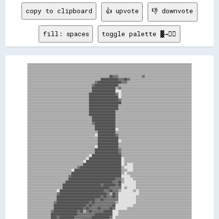
copy to clipboard
👍 upvote
👎 downvote
fill: spaces
toggle palette ▓→✊🏽
▒▒▒▒▒▒▒▒▒▒▒▒▒▒▒▒▒▒▒▒▒▒▒▒▒▒▒▒▒▒▒▒▒▒▒▒▒▒▒▒▒▒▒▒▒▒▒▒▒▒▒▒▒▒▒▒▒▒▒▒▒▒▒▒▒▒▒▒▒▒▒▒▒▒▒▒▒▒▒▒▒▒▒▒▒▒▒▒▒▒▒▒▒▒▒▒▒▒▒▒▒▒▒▒▒▒▒▒▒▒▒▒

▒▒▒▒▒▒▒▒▒▒▒▒▒▒▒▒▒▒▒▒▒▒▒▒▒▒▒▒▒▒▒▒▒▒▒▒▒▒▒▒▒▒▒▒▒▒▒▒▒▒▒▒▒▒▒▒▒▒▒▒▒▒▒▒▒▒▒▒▒▒▒▒▒▒▒▒▒▒▒▒▒▒▒▒▒▒▒▒▒▒▒▒▒▒▒▒▒▒▒▒▒▒▒▒▒▒▒▒▒▒▒▒

▒▒▒▒▒▒▒▒▒▒▒▒▒▒▒▒▒▒▒▒▒▒▒▒▒▒▒▒▒▒▒▒▒▒▒▒▒▒▒▒▒▒▒▒▒▒▒▒▒▒▒▒▒▒▒▒▒▒▒▒▒▒▒▒▒▒▒▒▒▒▒▒▒▒▒▒▒▒▒▒▒▒▒▒▒▒▒▒▒▒▒▒▒▒▒▒▒▒▒▒▒▒▒▒▒▒▒▒▒▒▒▒

▒▒▒▒▒▒▒▒▒▒▒▒▒▒▒▒▒▒▒▒▒▒▒▒▒▒▒▒▒▒▒▒▒▒▒▒▒▒▒▒▒▒▒▒▒▒▒▒▒▒▒▒▒▒▒▒▒▒▒▒▒▒▒▒▒▒▒▒▒▒▒▒▒▒▒▒▒▒▒▒▒▒▒▒▒▒▒▒▒▒▒▒▒▒▒▒▒▒▒▒▒▒▒▒▒▒▒▒▒▒▒▒

▒▒▒▒▒▒▒▒▒▒▒▒▒▒▒▒▒▒▒▒▒▒▒▒▒▒▒▒▒▒▒▒▒▒▒▒▒▒▒▒▒▒▒▒▒▒▒▒▒▒▒▒▒▒▒▒██▓▓▓▓▒▒▒▒▒▒▒▒▒▒▒▒▒▒▒▒▓▓▒▒▒▒▒▒▒▒▒▒▒▒▒▒▒▒▒▒▒▒▒▒▒▒▒▒▒▒▒▒▒▒

▒▒▒▒▒▒▒▒▒▒▒▒▒▒▒▒▒▒▒▒▒▒▒▒▒▒▒▒▒▒▒▒▒▒▒▒▒▒▒▒▒▒▒▒▒▒▒▒▒▒████████████▓▓▓▓██▓▓▒▒▒▒▒▒▒▒▒▒▒▒▒▒▒▒▒▒▒▒▒▒▒▒▒▒▒▒▒▒▒▒▒▒▒▒▒▒▒▒▒▒

▒▒▒▒▒▒▒▒▒▒▒▒▒▒▒▒▒▒▒▒▒▒▒▒▒▒▒▒▒▒▒▒▒▒▒▒▒▒▒▒▒▒▒▒▒▒▓▓████████████████▓▓▓▓▒▒▒▒▒▒▒▒▒▒▒▒▒▒▒▒▒▒▒▒▒▒▒▒▒▒▒▒▒▒▒▒▒▒▒▒▒▒▒▒▒▒▒▒

▒▒▒▒▒▒▒▒▒▒▒▒▒▒▒▒▒▒▒▒▒▒▒▒▒▒▒▒▒▒▒▒▒▒▒▒▒▒▒▒▒▒▒▒▓▓████████████████▒▒▒▒▒▒▒▒▒▒▒▒▒▒▒▒▒▒▒▒▒▒▒▒▒▒▒▒▒▒▒▒▒▒▒▒▒▒▒▒▒▒▒▒▒▒▒▒▒▒

▒▒▒▒▒▒▒▒▒▒▒▒▒▒▒▒▒▒▒▒▒▒▒▒▒▒▒▒▒▒▒▒▒▒▒▒▒▒▒▒▒▒▒▒████████████████▒▒▓▓▒▒▒▒▒▒▒▒▒▒▒▒▒▒▒▒▒▒▒▒▒▒▒▒▒▒▒▒▒▒▒▒▒▒▒▒▒▒▒▒▒▒▒▒▒▒▒▒

▒▒▒▒▒▒▒▒▒▒▒▒▒▒▒▒▒▒▒▒▒▒▒▒▒▒▒▒▒▒▒▒▒▒▒▒▒▒▒▒▒▒▒▒████████████████░░░░▒▒▒▒▒▒▒▒▒▒▒▒▒▒▒▒▒▒▒▒▒▒▒▒▒▒▒▒▒▒▒▒▒▒▒▒▒▒▒▒▒▒▒▒▒▒▒▒

▒▒▒▒▒▒▒▒▒▒▒▒▒▒▒▒▒▒▒▒▒▒▒▒▒▒▒▒▒▒▒▒▒▒▒▒▒▒▒▒▒▒██████████████████▓▓░░▒▒▒▒▒▒▒▒▒▒▒▒▒▒▒▒▒▒▒▒▒▒▒▒▒▒▒▒▒▒▒▒▒▒▒▒▒▒▒▒▒▒▒▒▒▒▒▒

▒▒▒▒▒▒▒▒▒▒▒▒▒▒▒▒▒▒▒▒▒▒▒▒▒▒▒▒▒▒▒▒▒▒▒▒▒▒▒▒▒▒████████████████████░░▒▒▒▒▒▒▒▒▒▒▒▒▒▒▒▒▒▒▒▒▒▒▒▒▒▒▒▒▒▒▒▒▒▒▒▒▒▒▒▒▒▒▒▒▒▒▒▒

▒▒▒▒▒▒▒▒▒▒▒▒▒▒▒▒▒▒▒▒▒▒▒▒▒▒▒▒▒▒▒▒▒▒▒▒▒▒▒▒▒▒████████████████████▓▓▒▒▒▒▒▒▒▒▒▒▒▒▒▒▒▒▒▒▒▒▒▒▒▒▒▒▒▒▒▒▒▒▒▒▒▒▒▒▒▒▒▒▒▒▒▒▒▒

▒▒▒▒▒▒▒▒▒▒▒▒▒▒▒▒▒▒▒▒▒▒▒▒▒▒▒▒▒▒▒▒▒▒▒▒▒▒▒▒▒▒██████████████████████▒▒▒▒▒▒▒▒▒▒▒▒▒▒▒▒▒▒▒▒▒▒▒▒▒▒▒▒▒▒▒▒▒▒▒▒▒▒▒▒▒▒▒▒▒▒▒▒

▒▒▒▒▒▒▒▒▒▒▒▒▒▒▒▒▒▒▒▒▒▒▒▒▒▒▒▒▒▒▒▒▒▒▒▒▒▒▒▒▒▒████████████████████▒▒▒▒▒▒▒▒▒▒▒▒▒▒▒▒▒▒▒▒▒▒▒▒▒▒▒▒▒▒▒▒▒▒▒▒▒▒▒▒▒▒▒▒▒▒▒▒▒▒

▒▒▒▒▒▒▒▒▒▒▒▒▒▒▒▒▒▒▒▒▒▒▒▒▒▒▒▒▒▒▒▒▒▒▒▒▒▒▒▒▒▒████████████████████▒▒▒▒▒▒▒▒▒▒▒▒▒▒▒▒▒▒▒▒▒▒▒▒▒▒▒▒▒▒▒▒▒▒▒▒▒▒▒▒▒▒▒▒▒▒▒▒▒▒

▒▒▒▒▒▒▒▒▒▒▒▒▒▒▒▒▒▒▒▒▒▒▒▒▒▒▒▒▒▒▒▒▒▒▒▒▒▒▒▒▒▒██████████████████▒▒▒▒▒▒▒▒▒▒▒▒▒▒▒▒▒▒▒▒▒▒▒▒▒▒▒▒▒▒▒▒▒▒▒▒▒▒▒▒▒▒▒▒▒▒▒▒▒▒▒▒

▒▒▒▒▒▒▒▒▒▒▒▒▒▒▒▒▒▒▒▒▒▒▒▒▒▒▒▒▒▒▒▒▒▒▒▒▒▒▒▒▒▒██████████████████▒▒▒▒▒▒▒▒▒▒▒▒▒▒▒▒▒▒▒▒▒▒▒▒▒▒▒▒▒▒▒▒▒▒▒▒▒▒▒▒▒▒▒▒▒▒▒▒▒▒▒▒

▒▒▒▒▒▒▒▒▒▒▒▒▒▒▒▒▒▒▒▒▒▒▒▒▒▒▒▒▒▒▒▒▒▒▒▒▒▒▒▒▒▒▒▒████████████████▒▒▒▒▒▒▒▒▒▒▒▒▒▒▒▒▒▒▒▒▒▒▒▒▒▒▒▒▒▒▒▒▒▒▒▒▒▒▒▒▒▒▒▒▒▒▒▒▒▒▒▒

▒▒▒▒▒▒▒▒▒▒▒▒▒▒▒▒▒▒▒▒▒▒▒▒▒▒▒▒▒▒▒▒▒▒▒▒▒▒▒▒▒▒▒▒████████████████▒▒▒▒▒▒▒▒▒▒▒▒▒▒▒▒▒▒▒▒▒▒▒▒▒▒▒▒▒▒▒▒▒▒▒▒▒▒▒▒▒▒▒▒▒▒▒▒▒▒▒▒

▒▒▒▒▒▒▒▒▒▒▒▒▒▒▒▒▒▒▒▒▒▒▒▒▒▒▒▒▒▒▒▒▒▒▒▒▒▒▒▒▒▒▒▒▓▓██████████████▒▒▒▒▒▒▒▒▒▒▒▒▒▒▒▒▒▒▒▒▒▒▒▒▒▒▒▒▒▒▒▒▒▒▒▒▒▒▒▒▒▒▒▒▒▒▒▒▒▒▒▒

▒▒▒▒▒▒▒▒▒▒▒▒▒▒▒▒▒▒▒▒▒▒▒▒▒▒▒▒▒▒▒▒▒▒▒▒▒▒▒▒▒▒▒▒▒▒██████████████▒▒▒▒▒▒▒▒▒▒▒▒▒▒▒▒▒▒▒▒▒▒▒▒▒▒▒▒▒▒▒▒▒▒▒▒▒▒▒▒▒▒▒▒▒▒▒▒▒▒▒▒

▒▒▒▒▒▒▒▒▒▒▒▒▒▒▒▒▒▒▒▒▒▒▒▒▒▒▒▒▒▒▒▒▒▒▒▒▒▒▒▒▒▒▒▒▒▒██████████████░░▒▒▒▒▒▒▒▒▒▒▒▒▒▒▒▒▒▒▒▒▒▒▒▒▒▒▒▒▒▒▒▒▒▒▒▒▒▒▒▒▒▒▒▒▒▒▒▒▒▒

▒▒▒▒▒▒▒▒▒▒▒▒▒▒▒▒▒▒▒▒▒▒▒▒▒▒▒▒▒▒▒▒▒▒▒▒▒▒▒▒▒▒▒▒▒▒▒▒████████████▒▒▒▒▒▒▒▒▒▒▒▒▒▒▒▒▒▒▒▒▒▒▒▒▒▒▒▒▒▒▒▒▒▒▒▒▒▒▒▒▒▒▒▒▒▒▒▒▒▒▒▒

▒▒▒▒▒▒▒▒▒▒▒▒▒▒▒▒▒▒▒▒▒▒▒▒▒▒▒▒▒▒▒▒▒▒▒▒▒▒▒▒▒▒▒▒▒▒░░████████████▓▓▒▒▒▒▒▒▒▒▒▒▒▒▒▒▒▒▒▒▒▒▒▒▒▒▒▒▒▒▒▒▒▒▒▒▒▒▒▒▒▒▒▒▒▒▒▒▒▒▒▒

▒▒▒▒▒▒▒▒▒▒▒▒▒▒▒▒▒▒▒▒▒▒▒▒▒▒▒▒▒▒▒▒▒▒▒▒▒▒▒▒▒▒▒▒▒▒▒▒██████████████▒▒▒▒▒▒▒▒▒▒▒▒▒▒▒▒▒▒▒▒▒▒▒▒▒▒▒▒▒▒▒▒▒▒▒▒▒▒▒▒▒▒▒▒▒▒▒▒▒▒

▒▒▒▒▒▒▒▒▒▒▒▒▒▒▒▒▒▒▒▒▒▒▒▒▒▒▒▒▒▒▒▒▒▒▒▒▒▒▒▒▒▒▒▒▒▒▒▒██████████████░░▒▒▒▒▒▒▒▒▒▒▒▒▒▒▒▒▒▒▒▒▒▒▒▒▒▒▒▒▒▒▒▒▒▒▒▒▒▒▒▒▒▒▒▒▒▒▒▒

▒▒▒▒▒▒▒▒▒▒▒▒▒▒▒▒▒▒▒▒▒▒▒▒▒▒▒▒▒▒▒▒▒▒▒▒▒▒▒▒▒▒▒▒▒▒▒▒██████████████▒▒▒▒▒▒▒▒▒▒▒▒▒▒▒▒▒▒▒▒▒▒▒▒▒▒▒▒▒▒▒▒▒▒▒▒▒▒▒▒▒▒▒▒▒▒▒▒▒▒

▒▒▒▒▒▒▒▒▒▒▒▒▒▒▒▒▒▒▒▒▒▒▒▒▒▒▒▒▒▒▒▒▒▒▒▒▒▒▒▒▒▒▒▒▒▒░░██████████████▒▒▒▒▒▒▒▒▒▒▒▒▒▒▒▒▒▒▒▒▒▒▒▒▒▒▒▒▒▒▒▒▒▒▒▒▒▒▒▒▒▒▒▒▒▒▒▒▒▒

▒▒▒▒▒▒▒▒▒▒▒▒▒▒▒▒▒▒▒▒▒▒▒▒▒▒▒▒▒▒▒▒▒▒▒▒▒▒▒▒▒▒▒▒▒▒████████████████▓▓▒▒▒▒▒▒▒▒▒▒▒▒▒▒▒▒▒▒▒▒▒▒▒▒▒▒▒▒▒▒▒▒▒▒▒▒▒▒▒▒▒▒▒▒▒▒▒▒

▒▒▒▒▒▒▒▒▒▒▒▒▒▒▒▒▒▒▒▒▒▒▒▒▒▒▒▒▒▒▒▒▒▒▒▒▒▒▒▒▒▒▒▒▒▒████████████████▓▓▒▒▒▒▒▒▒▒▒▒▒▒▒▒▒▒▒▒▒▒▒▒▒▒▒▒▒▒▒▒▒▒▒▒▒▒▒▒▒▒▒▒▒▒▒▒▒▒

▒▒▒▒▒▒▒▒▒▒▒▒▒▒▒▒▒▒▒▒▒▒▒▒▒▒▒▒▒▒▒▒▒▒▒▒▒▒▒▒▒▒░░████████████████████▒▒▒▒▒▒▒▒▒▒▒▒▒▒▒▒▒▒▒▒▒▒▒▒▒▒▒▒▒▒▒▒▒▒▒▒▒▒▒▒▒▒▒▒▒▒▒▒

▒▒▒▒▒▒▒▒▒▒▒▒▒▒▒▒▒▒▒▒▒▒▒▒▒▒▒▒▒▒▒▒▒▒▒▒▒▒▒▒░░██████████████████████░░▒▒▒▒▒▒▒▒▒▒▒▒▒▒▒▒▒▒▒▒▒▒▒▒▒▒▒▒▒▒▒▒▒▒▒▒▒▒▒▒▒▒▒▒▒▒

▒▒▒▒▒▒▒▒▒▒▒▒▒▒▒▒▒▒▒▒▒▒▒▒▒▒▒▒▒▒▒▒▒▒▒▒▒▒░░████████████████████████░░▒▒▒▒▒▒▒▒▒▒▒▒▒▒▒▒▒▒▒▒▒▒▒▒▒▒▒▒▒▒▒▒▒▒▒▒▒▒▒▒▒▒▒▒▒▒

▒▒▒▒▒▒▒▒▒▒▒▒▒▒▒▒▒▒▒▒▒▒▒▒▒▒▒▒▒▒▒▒▒▒▒▒▒▒██████████████████████████░░▒▒░░░░▒▒▒▒▒▒▒▒▒▒▒▒▒▒▒▒▒▒▒▒▒▒▒▒▒▒▒▒▒▒▒▒▒▒▒▒▒▒▒▒

▒▒▒▒▒▒▒▒▒▒▒▒▒▒▒▒▒▒▒▒▒▒▒▒▒▒▒▒▒▒▒▒▒▒▓▓████████████████████████████▒▒░░░░░░▒▒▒▒▒▒▒▒▒▒▒▒▒▒▒▒▒▒▒▒▒▒▒▒▒▒▒▒▒▒▒▒▒▒▒▒▒▒▒▒

▒▒▒▒▒▒▒▒▒▒▒▒▒▒▒▒▒▒▒▒▒▒▒▒▒▒▒▒▒▒░░████████████████████████████████▒▒▒▒░░░░▒▒▒▒▒▒▒▒▒▒▒▒▒▒▒▒▒▒▒▒▒▒▒▒▒▒▒▒▒▒▒▒▒▒▒▒▒▒▒▒

▒▒▒▒▒▒▒▒▒▒▒▒▒▒▒▒▒▒▒▒▒▒▒▒▒▒▒▒▒▒██████████████████████████████████▒▒░░▒▒▒▒▒▒▒▒▒▒▒▒▒▒▒▒▒▒▒▒▒▒▒▒▒▒▒▒▒▒▒▒▒▒▒▒▒▒▒▒▒▒▒▒

▒▒▒▒▒▒▒▒▒▒▒▒▒▒▒▒▒▒▒▒▒▒▒▒▒▒▒▒▓▓██████████████████████████████████░░░░░░▒▒▒▒▒▒▒▒▒▒▒▒▒▒▒▒▒▒▒▒▒▒▒▒▒▒▒▒▒▒▒▒▒▒▒▒▒▒▒▒▒▒

▒▒▒▒▒▒▒▒▒▒▒▒▒▒▒▒▒▒▒▒▒▒▒▒▒▒▒▒████████████████████████████████▓▓▓▓▒▒░░░░░░▒▒▒▒▒▒▒▒▒▒▒▒▒▒▒▒▒▒▒▒▒▒▒▒▒▒▒▒▒▒▒▒▒▒▒▒▒▒▒▒

▒▒▒▒▒▒▒▒▒▒▒▒▒▒▒▒▒▒▒▒▒▒▒▒▒▒████████████████████████████████▓▓▓▓██▒▒░░░░░░░░▒▒▒▒▒▒▒▒▒▒▒▒▒▒▒▒▒▒▒▒▒▒▒▒▒▒▒▒▒▒▒▒▒▒▒▒▒▒

▒▒▒▒▒▒▒▒▒▒▒▒▒▒▒▒▒▒▒▒▒▒▒▒██████████████████████████▓▓████████▓▓██░░░░░░░░░░▒▒▒▒▒▒▒▒▒▒▒▒▒▒▒▒▒▒▒▒▒▒▒▒▒▒▒▒▒▒▒▒▒▒▒▒▒▒

▒▒▒▒▒▒▒▒▒▒▒▒▒▒▒▒▒▒▒▒▒▒▒▒████████████████████████████████▓▓▓▓▓▓▓▓░░▒▒░░░░░░▒▒▒▒▒▒▒▒▒▒▒▒▒▒▒▒▒▒▒▒▒▒▒▒▒▒▒▒▒▒▒▒▒▒▒▒▒▒

▒▒▒▒▒▒▒▒▒▒▒▒▒▒▒▒▒▒▒▒░░██████████████████████████████▓▓▓▓██▓▓▓▓▒▒░░░░░░░░▒▒░░▒▒▒▒▒▒▒▒▒▒▒▒▒▒▒▒▒▒▒▒▒▒▒▒▒▒▒▒▒▒▒▒▒▒▒▒

▒▒▒▒▒▒▒▒▒▒▒▒▒▒▒▒▒▒▒▒▓▓████████████████████████████████▓▓▒▒██▓▓░░░░░░░░░░░░░░▒▒▒▒▒▒▒▒▒▒▒▒▒▒▒▒▒▒▒▒▒▒▒▒▒▒▒▒▒▒▒▒▒▒▒▒

▒▒▒▒▒▒▒▒▒▒▒▒▒▒▒▒▒▒▒▒██████████████████████████████▓▓██▓▓▓▓██▓▓░░░░░░░░░░░░▒▒▒▒▒▒▒▒▒▒▒▒▒▒▒▒▒▒▒▒▒▒▒▒▒▒▒▒▒▒▒▒▒▒▒▒▒▒

▒▒▒▒▒▒▒▒▒▒▒▒▒▒▒▒▒▒▒▒██████████████████████████▓▓▓▓██▓▓▓▓▓▓▓▓▓▓░░░░░░░░░░░░▒▒▒▒▒▒▒▒▒▒▒▒▒▒▒▒▒▒▒▒▒▒▒▒▒▒▒▒▒▒▒▒▒▒▒▒▒▒

▒▒▒▒▒▒▒▒▒▒▒▒▒▒▒▒▒▒▓▓██████████████████████▓▓██▓▓▓▓▓▓▓▓▓▓▓▓▓▓▒▒░░░░░░░░░░░░▒▒▒▒▒▒▒▒▒▒▒▒▒▒▒▒▒▒▒▒▒▒▒▒▒▒▒▒▒▒▒▒▒▒▒▒▒▒

▒▒▒▒▒▒▒▒▒▒▒▒▒▒▒▒▒▒██████████████████████▓▓██▓▓▓▓▓▓▓▓▓▓▓▓▓▓██░░░░░░░░░░░░▒▒▒▒▒▒▒▒▒▒▒▒▒▒▒▒▒▒▒▒▒▒▒▒▒▒▒▒▒▒▒▒▒▒▒▒▒▒▒▒

▒▒▒▒▒▒▒▒▒▒▒▒▒▒▒▒▒▒████████████████████▓▓██▓▓▓▓▓▓██▓▓▓▓▓▓██▓▓░░░░░░░░▒▒▒▒▒▒▒▒▒▒▒▒▒▒▒▒▒▒▒▒▒▒▒▒▒▒▒▒▒▒▒▒▒▒▒▒▒▒▒▒▒▒▒▒

▒▒▒▒▒▒▒▒▒▒▒▒▒▒▒▒▓▓████████████████▓▓██▒▒▓▓██▓▓▓▓▓▓▓▓██████░░░░▒▒▒▒▒▒▒▒▒▒▒▒▒▒▒▒▒▒▒▒▒▒▒▒▒▒▒▒▒▒▒▒▒▒▒▒▒▒▒▒▒▒▒▒▒▒▒▒▒▒

▒▒▒▒▒▒▒▒▒▒▒▒▒▒▒▒██████████████████▓▓▓▓▓▓▓▓▓▓▓▓████████████░░░░▒▒▒▒▒▒▒▒▒▒▒▒▒▒▒▒▒▒▒▒▒▒▒▒▒▒▒▒▒▒▒▒▒▒▒▒▒▒▒▒▒▒▒▒▒▒▒▒▒▒

▒▒▒▒▒▒▒▒▒▒▒▒▒▒▒▒████▓▓██████████▓▓▓▓▓▓▓▓▓▓▓▓████████████▓▓░░▒▒▒▒▒▒▒▒▒▒▒▒▒▒▒▒▒▒▒▒▒▒▒▒▒▒▒▒▒▒▒▒▒▒▒▒▒▒▒▒▒▒▒▒▒▒▒▒▒▒▒▒
