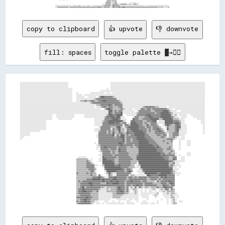
copy to clipboard
👍 upvote
👎 downvote
fill: spaces
toggle palette ▓→✊🏽
░░░░░░░░░░░░░░░░░░░░░░░░░░░░░░░░░░░░░░░░░░░░░░░░                                          ░░░░░░░░░░░░░░░░░░░░░░░░░░░░░░░░░░░░░░░░░░░░░░░░░░░░░░░░░░░░░░░░░░░░░░░░░░░░░░░░░░░░░░░░░░░░░░
░░░░░░░░░░░░░░░░░░░░░░░░░░░░░░░░░░░░░░░░░░░░░░░░                                          ░░░░░░░░░░░░░░░░░░░░░░░░░░░░░░░░░░░░░░░░░░░░░░░░░░░░░░░░░░░░░░░░░░░░░░░░░░░░░░░░░░░░░░░░░░░░░░
░░░░░░░░░░░░░░░░░░░░░░░░░░░░░░░░░░░░░░░░░░░░░░░░                                          ░░░░░░░░░░░░░░░░░░░░░░░░░░░░░░░░░░░░░░░░░░░░░░░░░░░░░░░░░░░░░░░░░░░░░░░░░░░░░░░░░░░░░░░░░░░░░░
░░░░░░░░░░░░░░░░░░░░░░░░░░░░░░░░░░░░░░░░░░░░░░░░░░░░                                  ░░  ░░░░░░░░░░░░░░░░░░░░░░░░░░░░░░░░░░░░░░░░░░░░░░░░░░░░░░░░░░░░░░░░░░░░░░░░░░░░░░░░░░░░░░░░░░░░░░
░░░░░░░░░░░░░░░░░░░░░░░░░░░░░░░░░░░░░░░░░░░░░░░░░░░░                            ░░░░░░░░░░░░░░░░░░░░░░░░░░░░░░░░░░░░░░░░░░░░░░░░░░░░░░░░░░░░░░░░░░░░░░░░░░░░░░░░░░░░░░░░░░░░░░░░░░░░░░░░
░░░░░░░░░░░░░░░░░░░░░░░░░░░░░░░░░░░░░░░░░░░░░░░░░░░░    ░░            ░░░░░░░░░░░░░░  ░░░░  ░░░░░░░░░░░░░░░░░░░░░░░░░░░░░░░░░░░░░░░░░░░░░░░░░░░░░░░░░░░░░░░░░░░░░░░░░░░░░░░░░░░░░░░░░░░░
░░░░░░░░░░░░░░░░░░░░░░░░░░░░░░░░░░░░░░░░░░░░░░░░░░░░    ░░░░░░  ░░░░░░░░░░░░░░░░░░░░░░░░░░░░░░░░░░░░░░░░░░░░░░░░░░░░░░░░░░░░░░░░░░░░░░░░░░░░░░░░░░░░░░░░░░░░░░░░░░░░░░░░░░░░░░░░░░░░░░░░
░░░░░░░░░░░░░░░░░░░░░░░░░░░░░░░░░░░░░░░░░░░░░░░░░░░░    ░░░░░░░░    ░░░░░░░░  ▒▒████▓▓▓▓▓▓▓▓▒▒░░░░░░░░░░░░░░░░░░░░░░░░░░░░░░░░░░░░░░░░░░░░░░░░░░░░░░░░░░░░░░░░░░░░░░░░░░░░░░░░░░░░░░░░░░
░░░░░░░░░░░░░░░░░░░░░░░░░░░░░░░░░░░░░░░░░░░░░░░░░░░░    ░░░░░░░░░░░░░░░░░░▒▒▓▓▓▓▓▓▓▓▓▓▓▓▓▓▓▓▓▓▓▓░░░░░░░░░░░░░░░░░░░░░░░░░░░░░░░░░░░░░░░░░░░░░░░░░░░░░░░░░░░░░░░░░░░░░░░░░░░░░░░░░░░░░░░░
░░░░░░░░░░░░░░░░░░░░░░░░░░░░░░░░░░░░░░░░░░░░░░░░░░░░    ░░░░▒▒▒▒▓▓▒▒▒▒▓▓▓▓▒▒▒▒▓▓▓▓████▓▓▓▓▓▓▓▓▓▓▓▓▒▒░░░░░░░░░░░░░░░░░░░░░░░░░░░░░░░░░░░░░░░░░░░░░░░░░░░░░░░░░░░░░░░░░░░░░░░░░░░░░░░░░░░░
░░░░░░░░░░░░░░░░░░░░░░░░░░░░░░░░░░░░░░░░░░░░░░░░░░░░░░░░░░░░░░░░░░░░░░▒▒▓▓▓▓▓▓▓▓▓▓▓▓▓▓▓▓▓▓▓▓▓▓▓▓▓▓▓▓▒▒░░░░░░░░░░░░░░░░░░░░░░░░░░░░░░░░░░░░░░░░░░░░░░░░░░░░░░░░░░░░░░░░░░░░░░░░░░░░░░░░░░
░░░░░░░░░░░░░░░░░░░░░░░░░░░░░░░░░░░░░░░░░░░░░░░░░░░░░░░░░░░░░░░░░░░░░░░░░░░░▒▒▒▒▓▓▓▓▓▓▓▓██▓▓▒▒▓▓▓▓▓▓▓▓░░░░░░░░░░░░░░░░░░░░░░░░░░░░░░░░░░░░░░░░░░░░░░░░░░░░░░░░░░░░░░░░░░░░░░░░░░░░░░░░░░
░░░░░░░░░░░░░░░░░░░░░░░░░░░░░░░░░░░░░░░░░░░░░░░░░░░░░░░░░░░░░░░░░░░░░░░░░░  ░░░░▒▒▓▓▓▓▒▒▓▓▓▓▒▒▒▒▒▒▓▓▓▓░░░░░░░░░░░░░░░░░░░░▒▒▓▓▓▓▓▓▓▓▓▓▒▒▒▒░░░░░░░░  ░░░░░░░░░░░░░░░░░░░░░░░░░░░░░░░░░░░░
░░░░░░░░░░░░░░░░░░░░░░░░░░░░░░░░░░░░░░░░░░░░░░░░░░░░░░░░░░░░░░░░░░░░░░░░░░░░░░░░    ▒▒████▓▓▒▒▒▒▒▒▒▒▓▓▒▒░░░░░░░░  ░░░░░░▓▓▓▓▒▒▓▓▓▓▒▒▓▓▓▓▓▓▓▓▓▓▓▓▓▓▒▒░░░░  ░░░░░░░░░░░░░░░░░░░░░░░░░░░░░░
░░░░░░░░░░░░░░░░░░░░░░░░░░░░░░░░░░░░░░░░░░░░░░░░░░░░░░░░░░░░░░░░░░░░░░░░░░░░░░░░░░░░░░░░████▒▒▓▓▒▒▓▓▓▓░░░░░░░░░░░░  ░░▓▓▓▓▓▓▓▓▓▓▓▓▒▒▒▒▓▓▓▓▓▓▓▓██████▒▒░░░░░░    ░░░░░░░░░░░░░░░░░░░░░░░░
░░░░░░░░░░░░░░░░░░░░░░░░░░░░░░░░░░░░░░░░░░░░░░░░░░░░░░░░░░░░░░░░░░░░░░░░░░░░░░░░░░░░░░░░██▓▓▒▒▓▓▓▓▓▓██░░░░░░░░░░░░░░▒▒▓▓▓▓▓▓▓▓▓▓▓▓▓▓▓▓▒▒▓▓▓▓████████▓▓▒▒░░░░░░░░░░░░░░░░░░░░░░░░░░░░░░░░
░░░░░░░░░░░░░░░░░░░░░░░░░░░░░░░░    ░░░░░░░░░░░░░░░░░░          ░░░░░░░░░░░░░░░░░░░░░░▒▒████▓▓▓▓██████    ░░░░░░░░░░▓▓▓▓▓▓▓▓▓▓████▓▓▓▓▓▓▓▓▓▓██████████▒▒░░▒▒  ░░░░░░░░    ░░░░░░░░░░░░░░
░░░░░░░░░░░░░░░░░░░░░░░░░░░░░░░░    ░░░░░░░░░░░░░░░░░░          ░░░░░░░░░░░░░░░░░░░░▒▒██▓▓████▓▓████░░░░        ░░▓▓▓▓▒▒▒▒▒▒▓▓▓▓████▓▓▓▓▓▓▓▓██████████▓▓▒▒░░░░  ░░░░░░      ░░░░░░░░░░░░
░░░░░░░░░░░░░░░░░░░░░░░░░░░░░░░░      ░░░░░░░░░░░░░░                      ░░░░░░░░░░▓▓▓▓▓▓▓▓██████▓▓░░░░░░      ██▓▓▓▓▒▒▒▒▓▓▓▓▓▓▓▓████████▒▒▒▒██████████▒▒▒▒▒▒░░░░░░            ░░░░░░░░
░░░░░░░░░░░░░░░░░░░░░░░░░░                                                ░░░░░░░░▒▒▓▓▓▓██████████████▒▒░░    ▓▓██▓▓▓▓▓▓▓▓▒▒▒▒▓▓▓▓▓▓████  ░░░░░░████████▓▓▓▓▓▓▒▒░░░░                ░░░░
░░░░░░░░░░░░░░░░░░░░░░░░░░                                                ░░░░░░░░▓▓▓▓▓▓██████▓▓██▓▓▒▒▓▓▓▓  ░░██████▓▓▓▓▓▓▒▒▓▓▒▒▒▒▓▓▓▓▓▓░░░░░░░░████████▓▓████▓▓░░░░                ░░░░
░░░░░░░░░░░░░░░░░░░░░░░░░░                                                ░░░░░░░░▓▓▓▓▓▓▓▓▓▓▓▓▓▓▓▓▓▓▓▓░░▓▓▓▓▒▒████████▓▓▓▓▒▒▒▒██▒▒▓▓▓▓▓▓▒▒    ░░▓▓██▓▓▒▒▒▒▓▓██▓▓░░░░░░                ░░
░░░░░░░░░░░░░░░░░░░░░░░░░░                                                    ░░▓▓▓▓▓▓▓▓▓▓▒▒▒▒▒▒████▒▒░░▒▒▓▓██████████▓▓▓▓▓▓▒▒▓▓▓▓▒▒▓▓▓▓▓▓▒▒░░  ░░▓▓▒▒▒▒▒▒▓▓████░░░░░░                ░░
░░░░░░░░░░░░░░░░░░░░░░░░░░                                                ░░░░░░▓▓▓▓▓▓▓▓▓▓░░▓▓▒▒▓▓██▒▒▒▒░░▓▓▓▓████████▓▓▓▓▓▓▓▓▒▒▓▓▒▒▓▓▓▓██▓▓▒▒░░  ██▒▒▒▒▒▒▓▓██▒▒░░░░░░                ░░
░░░░░░░░░░░░░░░░░░░░                                                      ░░░░▒▒▓▓▓▓▓▓▒▒▓▓▒▒▓▓▒▒▒▒██▒▒▒▒░░▓▓▓▓▓▓██████████▓▓▓▓▒▒▓▓▒▒▒▒▓▓▓▓██▓▓▒▒  ▒▒▒▒▒▒▒▒▓▓██░░░░░░░░                ░░
░░░░░░░░░░                                                                    ▓▓▓▓▓▓▓▓▒▒▓▓▒▒██▒▒▒▒▓▓▓▓▒▒▒▒██▓▓▓▓▓▓██████████▓▓▒▒▒▒▒▒▒▒▓▓▓▓▓▓▓▓▓▓▒▒░░▒▒▒▒▓▓▓▓▓▓░░░░░░░░                ░░
░░░░░░░░░░                                                                  ░░▓▓▓▓▓▓▓▓▓▓▓▓▓▓██░░▓▓▒▒████▒▒▓▓▒▒▓▓▓▓██████████▓▓▓▓▒▒▒▒▒▒▒▒▓▓▓▓▒▒▓▓▓▓  ▒▒▒▒▓▓▓▓▓▓░░░░░░                    
░░░░                                                                        ░░▓▓▓▓▓▓▓▓▓▓▓▓▓▓▓▓▒▒▓▓▓▓████▒▒▓▓▓▓▓▓▓▓▓▓████████▓▓▓▓▓▓▒▒▒▒▒▒▒▒▒▒▓▓▓▓▒▒░░▒▒▒▒▓▓▒▒░░  ░░░░                    
░░                                                                            ▓▓▓▓▓▓▓▓▓▓▓▓▓▓▓▓▓▓▓▓▓▓▓▓██▒▒▓▓▓▓▒▒▓▓▓▓██████████▓▓▓▓▓▓▒▒▒▒▒▒▒▒▒▒▒▒▒▒▓▓▓▓▓▓▒▒░░  ░░░░░░                    
                                                                              ▓▓▓▓▓▓▓▓▓▓▓▓▓▓▓▓▓▓▓▓▓▓▓▓██▒▒▓▓▓▓▒▒▓▓▓▓▓▓██████████▓▓▓▓▓▓▒▒▒▒▒▒▒▒▓▓▒▒▒▒▒▒▓▓      ░░      ░░░░              
                                                                          ░░  ▓▓▓▓▓▓▓▓▓▓▓▓▓▓▓▓▓▓▓▓████▓▓▒▒▓▓▓▓▓▓▓▓▓▓▓▓██████████▓▓▓▓▓▓▓▓▒▒▒▒▒▒▒▒▒▒▓▓▒▒▒▒      ░░      ░░░░              
                                                                            ░░▒▒▓▓▓▓▓▓▓▓▓▓▓▓▓▓▓▓▓▓▓▓██▓▓▓▓▓▓▓▓▓▓▒▒▓▓▓▓██████████████▓▓▓▓▓▓▒▒▒▒▒▒▒▒▒▒▒▒▒▒      ░░      ░░░░              
                                                                            ░░░░▓▓▓▓██▓▓▓▓▓▓▓▓▓▓▒▒▓▓▓▓▓▓▓▓▒▒▒▒▓▓▒▒▒▒▓▓████████████████▓▓██▓▓▒▒▒▒▒▒▒▒▓▓▒▒      ░░                        
                                                                            ░░  ▓▓▓▓▓▓▓▓▒▒▓▓▓▓▓▓▒▒██▓▓▓▓▓▓▒▒▒▒▒▒▒▒▒▒▒▒██████████████████▓▓▓▓▓▓▒▒▒▒▓▓▓▓▒▒░░    ░░                        
                                                                              ░░▒▒▓▓▓▓▓▓▓▓▒▒▓▓▒▒▒▒██▓▓▓▓▓▓▒▒▒▒▒▒▒▒▒▒▒▒██████████████████▓▓▓▓▓▓▒▒▒▒▒▒▒▒▓▓▒▒                              
                                                                                ░░▓▓▓▓▓▓▓▓▒▒▓▓▒▒▒▒▓▓▓▓▓▓▓▓▓▓▒▒▒▒▒▒▒▒▒▒██████████████████████▓▓▓▓▒▒▒▒▓▓▒▒▒▒░░          ░░░░              
                                                                              ░░░░▓▓▓▓▓▓▓▓▓▓▒▒▓▓▓▓▓▓▓▓▓▓▓▓▓▓▒▒▒▒▒▒▒▒▓▓██████████████████████▓▓██▓▓▓▓▓▓▓▓▓▓░░  ░░      ░░░░              
                                                          ░░░░░░░░              ░░██▓▓▓▓▓▓▓▓▓▓▓▓▒▒▓▓▓▓▓▓▓▓▓▓▓▓▒▒▒▒▒▒██████████████████████████▓▓▓▓▓▓▒▒▒▒▓▓▓▓    ░░░░                    
                                                        ▒▒▒▒▒▒▒▒▒▒▒▒  ░░      ░░░░████▓▓▓▓▓▓▓▓▒▒▒▒▓▓▓▓▓▓▓▓▓▓▓▓▓▓▒▒▒▒████████████████████████████▓▓▓▓▒▒▒▒██▓▓    ░░░░                    
                                                        ▒▒▒▒▒▒▒▒▒▒▓▓▒▒░░      ░░░░██████████▓▓▒▒▒▒▓▓▓▓▓▓▓▓▓▓▓▓▒▒▒▒▒▒▒▒██████████████████████████████▓▓▓▓▒▒░░░░░░░░░░                    
                                                        ▒▒▒▒▒▒▒▒▒▒▓▓▓▓▒▒░░        ████████████▒▒▒▒▓▓▓▓▓▓▓▓▓▓▓▓▒▒▒▒▒▒  ██████████████████████████████▒▒▒▒▓▓░░░░                          
                                                        ▒▒▒▒▒▒▒▒▒▒▓▓▓▓▓▓▓▓░░░░  ░░▒▒██████████▓▓▓▓██▓▓▓▓▓▓▓▓▓▓▒▒▒▒  ░░▒▒████████████████████████████▒▒▓▓▒▒░░░░░░                        
                                                        ▒▒▒▒▒▒▒▒▒▒▓▓▓▓▓▓▓▓░░      ░░████████████████▓▓▓▓▓▓▓▓▒▒▒▒▒▒░░░░░░████████████████████████████▓▓▓▓░░░░  ░░                        
                                                        ▒▒▒▒▒▒▒▒▒▒▒▒▓▓▓▓▓▓▒▒        ▓▓████████████████▓▓▒▒▓▓▓▓▒▒      ░░▒▒██████████████████████████████░░░░░░                          
                                                        ▒▒▒▒▒▒▒▒▒▒▒▒▒▒▓▓▓▓░░        ░░██████████▓▓▓▓▓▓▓▓▒▒▓▓██▓▓    ░░░░░░▓▓██████████████████████████▓▓▒▒░░                            
                                                        ▓▓▒▒▒▒▒▒▒▒▓▓▒▒▓▓▒▒▒▒        ░░▒▒██▒▒░░░░▓▓▓▓▓▓▓▓▓▓▓▓▓▓░░      ░░░░░░████████████▓▓▓▓██████████▓▓▒▒░░░░░░                        
                                                        ▒▒▒▒▒▒▒▒▒▒▒▒▒▒▓▓▒▒▒▒░░▓▓░░    ░░▓▓▒▒░░░░▓▓▓▓▓▓▓▓▓▓▓▓░░▒▒▒▒░░░░░░░░░░  ████▓▓▓▓▓▓▓▓████████▓▓▓▓▓▓▓▓  ░░                          
                                                        ▒▒▒▒▒▒▒▒▒▒▒▒▒▒▒▒▓▓▓▓▓▓██▓▓▒▒░░░░▓▓▓▓▓▓██▓▓▓▓▓▓▓▓▓▓▒▒▓▓▓▓▒▒▓▓▒▒▓▓▓▓▓▓▓▓▒▒▓▓▓▓▓▓▓▓▓▓▒▒██▓▓██▓▓▓▓▓▓▓▓                              
                                                        ▒▒▒▒▒▒▒▒▒▒▓▓▓▓▓▓████████▓▓██▓▓▓▓▓▓▓▓████▓▓▓▓▓▓▓▓▓▓▒▒▓▓▓▓▓▓▓▓▓▓▓▓▓▓▓▓▓▓▒▒▒▒▓▓▓▓▓▓▒▒▓▓▒▒▓▓▓▓▓▓▓▓▓▓▓▓                              
                                                        ▒▒▓▓▒▒▓▓▓▓▓▓▓▓▓▓▓▓▓▓▓▓▓▓▓▓██▓▓▓▓▓▓██▓▓▓▓██▓▓▓▓▓▓▒▒▓▓▓▓██▓▓▓▓▓▓▓▓▒▒▓▓▓▓▒▒▒▒▒▒▒▒░░▓▓▒▒▓▓▓▓▓▓▓▓██▓▓▓▓                              
                                                        ▒▒▒▒▓▓▓▓▓▓▓▓████▓▓▓▓▓▓▓▓▒▒▒▒▒▒██▓▓▓▓██████▓▓▓▓▓▓▒▒▓▓▓▓▓▓▓▓▓▓▓▓▓▓▓▓▒▒▓▓▓▓▓▓▓▓▒▒▒▒▒▒▒▒▓▓▓▓▓▓▒▒▓▓██▓▓                              
                                                        ▒▒▒▒▓▓▓▓▓▓▓▓▓▓██▓▓▓▓▓▓▓▓▓▓▓▓▓▓▓▓▓▓▓▓▓▓▓▓▓▓▓▓▓▓▓▓▒▒▓▓▓▓▒▒▓▓▓▓██▓▓▓▓▒▒▓▓▓▓▓▓▓▓▓▓▓▓▒▒▒▒▒▒██▓▓▓▓▒▒▓▓▓▓                              
                                                        ▒▒▒▒▓▓██▒▒▓▓▓▓▓▓▓▓▓▓▓▓▓▓▒▒▒▒░░▒▒▒▒▒▒▒▒▒▒▓▓██▓▓▓▓▒▒▓▓░░▒▒░░▓▓░░▓▓▒▒░░▒▒▒▒░░▒▒▒▒▒▒▓▓▒▒▒▒▓▓██▓▓▓▓▓▓░░                              
                                                        ▒▒▓▓▓▓██▓▓▓▓▓▓▓▓▓▓▓▓▓▓▒▒░░░░░░▒▒░░▒▒▒▒▒▒▓▓██▓▓▓▓▒▒▓▓░░░░▒▒▒▒░░  ░░  ░░  ░░░░▒▒░░  ░░▒▒░░▓▓▓▓░░▓▓▒▒                              
          