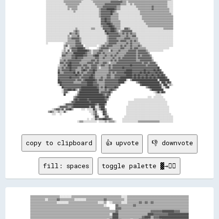
░░░░░░░░░░░░░░░░░░▒▒▒▒▒▒▒▒▒▒▒▒▒▒▒▒▒▒░░░░░░░░░░░░▒▒▒▒▒▒▒▒▒▒▒▒▒▒▒▒▒▒▓▓▓▓▓▓▓▓▓▓▓▓▒▒▒▒░░▒▒▒▒▒▒▒▒▒▒▒▒▒▒▒▒▒▒▒▒▒▒▒▒▒▒▒▒▒▒▒▒▒▒▒▒▒▒▒▒░░░░░░

░░░░░░░░░░░░░░░░░░░░▒▒▒▒▒▒▒▒▒▒▒▒▒▒░░░░░░░░░░░░░░░░▒▒▒▒▒▒▒▒▒▒▓▓▓▓▓▓▓▓▓▓▓▓▓▓▓▓▒▒▒▒▒▒░░░░▒▒░░▒▒▒▒▒▒▒▒▒▒▒▒▒▒▒▒▒▒▒▒▒▒▒▒▒▒▒▒▒▒▒▒▒▒░░░░░░

░░░░░░░░░░░░░░░░░░░░░░▒▒▒▒▒▒▒▒▒▒░░░░░░░░░░░░░░░░░░░░▒▒▒▒▒▒▓▓▓▓▓▓▓▓▓▓▓▓▓▓▒▒▒▒░░░░░░░░░░░░░░░░▒▒▒▒▒▒▒▒▒▒▒▒▒▒▒▒▓▓▒▒▒▒▒▒▒▒▒▒▒▒▒▒░░░░░░

░░░░░░░░░░░░░░░░░░░░░░▒▒░░▒▒▒▒▒▒░░░░░░░░░░░░░░░░░░░░░░▒▒▓▓▓▓▓▓████████▓▓▒▒▒▒░░░░░░░░░░░░░░░░░░▒▒▒▒▒▒▒▒▒▒▒▒▒▒▓▓▒▒▒▒▒▒▒▒▒▒▒▒▒▒▒▒░░░░

░░░░░░░░░░░░░░░░░░░░░░░░░░░░▒▒░░░░░░░░░░░░░░░░░░░░░░░░▒▒▓▓▓▓▓▓▓▓▓▓██▓▓▒▒░░░░░░░░░░░░░░░░░░░░░░░░▒▒▒▒▒▒▒▒▒▒▒▒▒▒▒▒▒▒▒▒▒▒▒▒▒▒▒▒▒▒░░░░

░░░░░░░░░░░░░░░░░░░░░░░░░░░░░░░░░░░░░░░░░░░░░░░░░░░░░░▒▒▓▓▓▓▓▓▓▓▓▓██▒▒▒▒▒▒░░░░░░░░░░░░░░░░░░░░░░▒▒▒▒▒▒▒▒▒▒▒▒▒▒▒▒▒▒▒▒▒▒▒▒▒▒▒▒▒▒▒▒░░

░░░░░░░░░░░░░░░░░░░░░░░░░░░░░░░░░░░░░░░░░░░░░░░░░░░░░░▒▒▓▓▓▓▓▓▓▓▓▓▒▒▒▒▒▒▒▒░░░░░░░░░░░░░░░░░░░░░░░░▒▒▒▒▒▒▒▒▒▒▒▒▒▒▒▒▒▒▒▒▒▒▒▒▒▒▒▒▒▒▒▒

░░░░░░░░░░░░░░░░░░░░░░░░░░░░░░░░░░░░░░░░░░░░░░░░░░░░░░░░▓▓▓▓██▓▓▓▓▒▒▒▒▒▒▒▒░░░░░░░░░░░░░░░░░░░░░░░░▒▒▒▒▒▒▒▒▒▒▒▒▒▒▒▒▒▒▒▒▒▒▒▒▒▒▒▒▒▒▒▒

░░░░░░░░░░░░░░░░░░░░░░░░░░░░░░░░░░░░░░░░░░░░░░░░░░░░░░░░▓▓▓▓██▓▓▓▓▒▒▒▒▒▒▒▒▒▒░░░░░░░░░░░░░░░░░░░░░░░░▒▒▒▒▒▒▒▒▒▒▒▒▒▒▒▒▒▒▒▒▒▒▒▒▒▒▒▒▒▒

░░░░░░░░░░░░░░░░░░░░░░░░░░░░░░░░░░░░░░░░░░░░░░░░░░░░░░░░▓▓▓▓▓▓████▓▓▒▒▒▒▒▒▒▒░░░░░░░░░░░░░░░░░░░░░░░░░░▒▒▒▒▒▒▒▒▒▒▒▒▒▒▒▒▒▒▒▒▒▒▒▒▒▒▒▒

░░░░░░░░░░░░░░░░░░░░░░░░░░░░░░░░░░░░░░░░░░░░░░░░░░░░░░░░▒▒▓▓▓▓▓▓████▓▓▒▒▒▒▒▒░░░░░░░░░░░░░░░░░░░░░░░░░░░░▒▒▒▒▒▒▒▒▒▒▒▒▒▒▒▒▒▒▒▒▒▒▒▒▒▒

░░░░░░░░░░░░░░░░░░░░░░░░░░░░░░▒▒░░░░░░░░░░░░░░▒▒▒▒░░░░░░░░▓▓▓▓▓▓▓▓████▓▓▒▒▒▒░░░░▓▓▓▓▒▒░░░░░░░░░░░░░░░░░░░░░░░░░░░░░░░░░░▒▒▒▒▒▒▒▒▒▒

░░░░░░░░░░░░░░░░░░░░░░░░░░░░▒▒▓▓▒▒░░░░░░░░░░░░░░░░░░░░░░░░░░██▓▓▓▓████▓▓▒▒░░▒▒▓▓▓▓▓▓▓▓▓▓░░░░░░░░░░░░░░░░░░░░░░░░░░░░░░░░░░░░░░░░░░

░░░░░░░░░░░░░░░░░░░░░░░░▓▓▒▒▒▒▓▓▒▒░░░░░░░░░░░░░░░░░░░░░░░░░░▒▒██▓▓▓▓▓▓▓▓▓▓▒▒▒▒▓▓▒▒▓▓▒▒▓▓▒▒▒▒░░░░░░░░░░░░░░░░░░░░░░░░░░░░░░░░░░░░░░

░░░░░░░░░░░░░░░░░░░░░░▒▒░░▒▒▒▒▒▒▓▓░░░░░░░░░░░░░░░░░░░░░░░░░░░░▒▒▓▓▓▓▓▓▓▓▓▓▓▓▒▒▒▒▒▒▓▓▒▒▒▒▓▓▓▓░░░░░░░░░░░░░░░░░░░░░░░░░░░░░░░░░░░░░░

░░░░░░░░░░░░░░░░░░░░░░▒▒▒▒▓▓▓▓▓▓▓▓▒▒░░░░░░░░░░░░░░░░░░░░░░░░░░▒▒▓▓▓▓▓▓▓▓▒▒▒▒▒▒▒▒▓▓▓▓▓▓▒▒▒▒▒▒▒▒░░░░░░░░░░░░░░░░░░░░░░░░░░░░░░░░░░░░

░░░░░░░░░░░░░░░░░░░░░░▒▒▒▒▒▒▒▒▓▓▓▓▒▒░░░░░░░░░░░░░░░░░░░░░░░░░░▒▒▓▓▓▓▓▓▓▓▓▓▒▒▓▓▓▓▓▓▒▒▒▒▓▓▒▒▓▓▒▒░░░░░░░░░░░░░░░░░░░░░░░░░░░░░░░░░░░░

░░                ░░▒▒▒▒▒▒▒▒▒▒▓▓▓▓▓▓░░░░░░░░░░░░░░░░░░░░░░░░▒▒▒▒▓▓▓▓▓▓▓▓▒▒▒▒▒▒▒▒▒▒▓▓▒▒▓▓▒▒▒▒▒▒▒▒░░░░░░░░░░░░░░░░░░░░░░░░░░░░░░░░░░

                  ▒▒▓▓░░▒▒▒▒▒▒▓▓▓▓▓▓▓▓  ░░░░░░░░░░░░  ░░▒▒▓▓▒▒▓▓▓▓▓▓▒▒▒▒▒▒▒▒▓▓▒▒▓▓▒▒▒▒▓▓▒▒▒▒▒▒▓▓▒▒░░░░░░░░░░░░░░░░░░░░░░░░░░░░░░░░

                  ▒▒░░░░▒▒▓▓▓▓▓▓██████▓▓░░░░        ░░▒▒▓▓▓▓▓▓▓▓▒▒▒▒▒▒▒▒▒▒▒▒▓▓▓▓▒▒▒▒▒▒▓▓▒▒▓▓▓▓▒▒▒▒▒▒▒▒░░░░░░░░░░░░░░░░░░░░░░░░    

                ░░▒▒░░▓▓░░▓▓▓▓▓▓██████████▓▓▒▒░░▒▒▒▒▒▒▓▓▓▓▒▒▒▒▒▒░░▓▓▒▒▒▒▒▒▓▓▒▒▒▒▒▒▒▒▓▓▓▓▓▓▓▓▒▒▓▓▓▓▓▓▓▓▒▒░░░░░░░░░░░░░░░░          

                ▒▒▒▒▓▓▒▒▒▒▒▒████████████▓▓▒▒▒▒░░▒▒▒▒▓▓▓▓▒▒▓▓▒▒▒▒▒▒▒▒▒▒▒▒▓▓▒▒▒▒▒▒▒▒▓▓▓▓▓▓▓▓▓▓▒▒▓▓▓▓▓▓▓▓▓▓▒▒                        

                ▓▓▓▓▒▒▒▒▒▒▓▓▓▓████████▓▓▓▓▒▒▒▒▒▒▓▓████▒▒▒▒▒▒▓▓▒▒▒▒▓▓▒▒▓▓▒▒▒▒▒▒▒▒▓▓▓▓▓▓▓▓▓▓▓▓▒▒▓▓▒▒▓▓▓▓▓▓▓▓▒▒                      

              ░░▒▒▒▒▒▒▒▒▒▒▓▓▓▓██▓▓▓▓▓▓▒▒▒▒▒▒▒▒▒▒▒▒▓▓▓▓▒▒▒▒▓▓▒▒▒▒▒▒▒▒▓▓▒▒▒▒▓▓▒▒▓▓▓▓▓▓▓▓▓▓▓▓▓▓▒▒▓▓▓▓▓▓▓▓▓▓▓▓▓▓░░                    

              ▒▒▒▒▓▓▒▒▓▓▓▓▓▓▓▓▓▓▓▓▓▓▒▒▒▒▒▒▒▒▒▒▓▓▓▓▒▒▓▓▒▒▒▒▒▒▒▒▒▒▒▒▓▓▒▒▓▓▒▒▓▓▓▓▓▓▓▓▓▓▓▓▓▓▓▓▓▓▒▒▒▒▓▓▓▓▓▓▓▓▓▓▓▓▒▒                    

              ▓▓▓▓▒▒▓▓▓▓██▓▓▓▓▓▓▓▓▒▒▒▒▒▒▒▒▓▓▓▓▓▓▒▒▓▓▓▓▒▒▒▒▓▓▓▓▒▒░░▒▒▒▒▒▒▓▓▓▓▓▓▓▓▓▓▓▓▓▓▓▓▓▓▓▓▓▓▓▓▓▓▒▒▓▓▓▓▒▒▓▓▓▓▓▓░░                

            ░░▒▒▒▒▓▓▒▒████▓▓▓▓▓▓▓▓▓▓▒▒▓▓▓▓▒▒▒▒▓▓▓▓▓▓▒▒▒▒▓▓▓▓▒▒▒▒▓▓▒▒▓▓▓▓▓▓▓▓▓▓▓▓▓▓▓▓▓▓██▓▓▓▓▓▓▓▓▓▓▓▓▓▓▒▒▓▓▓▓▓▓▓▓▓▓                

            ▒▒▒▒▓▓▒▒▓▓▓▓██▓▓▓▓▓▓▒▒▒▒▓▓▒▒▓▓▓▓▒▒▓▓▓▓▓▓▒▒░░▒▒▒▒▒▒▒▒▓▓▒▒▓▓▓▓▓▓▓▓▓▓██▓▓▓▓▓▓▓▓▓▓▓▓▓▓▓▓▓▓▓▓▓▓▓▓▓▓▓▓▓▓▓▓▓▓██              

            ▓▓▒▒▓▓▓▓▓▓▓▓██▓▓▓▓▒▒▒▒▒▒▓▓██▓▓▒▒▓▓▓▓██▓▓▒▒▒▒▒▒▒▒▒▒▒▒▓▓▓▓▓▓▓▓▓▓▓▓▓▓▓▓▓▓██████▓▓▓▓▓▓▓▓▓▓▓▓██▓▓▓▓▓▓▓▓██▓▓██▓▓            

            ██▒▒▒▒▓▓▓▓▓▓▓▓▓▓██▒▒██▒▒▓▓▒▒▒▒▓▓▓▓▓▓██▒▒▒▒▒▒▒▒▒▒▒▒▒▒▓▓▒▒▓▓▒▒▓▓▓▓▓▓▓▓████████▓▓▓▓▓▓▓▓██▓▓██▓▓██▓▓▓▓▓▓██▓▓██▓▓          

            ▓▓▓▓▓▓▓▓▓▓▓▓▓▓▓▓▓▓██▓▓▓▓▒▒▓▓▓▓▓▓▓▓██▓▓▒▒▒▒▒▒▒▒▒▒▒▒▓▓▓▓▒▒▒▒▓▓▓▓▓▓▓▓▓▓▓▓██████▓▓██▓▓██▓▓▓▓▓▓██▓▓▓▓██▓▓▓▓██▓▓██▓▓        

            ▓▓▓▓▓▓▓▓▓▓▓▓██▓▓▓▓▓▓▓▓▒▒▓▓▓▓▓▓▓▓████▓▓▒▒▒▒▒▒▓▓▒▒▒▒▓▓▓▓▒▒▒▒▓▓▓▓▓▓████████████▓▓██▓▓██▓▓██▓▓██▓▓██▓▓██▓▓████████▓▓      

            ██▓▓▓▓▓▓▓▓▓▓▓▓▓▓▓▓▒▒▓▓▓▓▒▒▓▓██████████▓▓▒▒▓▓▓▓▒▒▓▓▓▓▓▓▓▓▓▓▓▓▓▓████████░░  ▒▒██████████████████████████░░██████████    

            ████▓▓▓▓▓▓▓▓▓▓▓▓▒▒▒▒▒▒▒▒▓▓▓▓▓▓██████▓▓▓▓▒▒▒▒▒▒▒▒▓▓▓▓▓▓▓▓▓▓▓▓▓▓██████░░          ▒▒▓▓████████████████████░░████▒▒██▓▓  

            ░░██▓▓▓▓▓▓▓▓▓▓▓▓▓▓▓▓▓▓▓▓▓▓▓▓▓▓██████▓▓▓▓▓▓▒▒▒▒▒▒▓▓▓▓▓▓▓▓▓▓▓▓▓▓▓▓                    ▓▓██████████████████▓▓░░████░░▒▒░░

                ██▓▓▓▓▓▓▓▓▓▓▓▓▓▓▓▓▓▓████████████████▓▓▒▒▓▓▒▒██▓▓▓▓▓▓▓▓██▓▓                            ▒▒▓▓████████████░░░░▓▓██    

                ░░▓▓▓▓████▓▓██▒▒░░▓▓██████████████████▒▒▒▒▒▒▓▓▒▒▓▓██▓▓▒▒                                  ▒▒████████████          

                ░░▓▓▓▓░░        ▒▒████████████████████▒▒▓▓▓▓▓▓▓▓██▒▒                                          ░░▒▒██▒▒██▓▓        

                  ██          ░░▓▓████████████████████████▓▓▒▒▓▓▓▓                                              ░░░░░░            

                            ▒▒▓▓████████████████████████████▓▓██░░                                      ░░░░  ░░░░░░░░░░          

                            ▓▓██▓▓████████▓▓████████████████▓▓▒▒                          ░░░░░░░░░░░░░░░░░░░░░░░░░░░░░░░░        

                        ░░▓▓▓▓██████████████▓▓████████████████                      ░░░░░░░░░░░░░░░░░░░░░░░░░░░░░░░░░░░░░░░░      

                  ░░▓▓▓▓▓▓▓▓██████████████████████▓▓▒▒██████▒▒                      ░░░░░░░░░░░░░░░░░░░░░░░░░░░░░░░░░░░░░░░░      

            ░░▓▓▓▓▓▓▓▓▒▒▒▒▓▓████████████████▒▒████░░░░▓▓████                      ░░░░░░░░░░░░░░░░░░░░░░░░░░░░░░░░░░░░░░░░░░░░    

      ░░▒▒▓▓▓▓▒▒▓▓░░▓▓▓▓██▒▒        ░░░░  ░░░░░░██▒▒░░▒▒████▒▒                    ░░░░░░░░░░░░░░░░░░░░░░░░░░░░░░░░░░░░░░░░░░░░    

  ▒▒▓▓▒▒░░░░▒▒░░░░▓▓░░                      ░░░░▒▒▓▓    ░░██▓▓                    ░░░░░░░░░░░░░░░░░░░░░░░░░░░░░░░░░░░░░░░░░░░░    

      ░░░░    ░░                              ░░▒▒▓▓░░    ██▓▓░░                  ░░░░░░░░░░░░░░░░░░░░░░░░░░░░░░░░░░░░░░░░░░░░░░  

                                                ░░██▓▓    ░░▓▓▓▓                ░░░░░░░░░░░░░░░░░░░░░░░░░░░░░░░░░░░░░░░░░░░░░░░░░░

                                          ░░  ░░░░▓▓▒▒▓▓▓▓████▓▓▓▓▒▒          ░░░░░░░░░░░░░░░░░░░░░░░░░░░░░░░░░░░░░░░░░░░░░░░░░░░░

copy to clipboard
👍 upvote
👎 downvote
fill: spaces
toggle palette ▓→✊🏽
▒▒▒▒▒▒▒▒▒▒▒▒▒▒▒▒▒▒▒▒░░░░░░░░▒▒▒▒▒▒▒▒▒▒▒▒▒▒▒▒▒▒▒▒▒▒▒▒▒▒▒▒▒▒▒▒▒▒░░░░▒▒▒▒▒▒▒▒▒▒▒▒▒▒▒▒▒▒▒▒▒▒▒▒▒▒▒▒▒▒▒▒▒▒▒▒▒▒▒▒▒▒

▒▒▒▒▒▒▒▒▒▒░░▒▒▒▒▒▒▓▓▒▒▒▒▒▒▒▒▒▒░░░░░░░░▒▒▒▒▒▒▒▒▒▒▒▒▓▓▒▒▒▒▒▒▒▒▒▒▒▒░░▒▒▒▒▒▒▒▒▒▒▒▒▒▒▒▒▒▒▒▒▒▒▒▒▒▒▒▒▒▒▒▒▒▒▒▒▒▒▒▒▒▒

▒▒▒▒▒▒▒▒▒▒▒▒▒▒▒▒▒▒░░░░░░░░▒▒▒▒▒▒▒▒▒▒▒▒▒▒▒▒▒▒▒▒░░░░▒▒  ░░▒▒▒▒▒▒░░░░▒▒▒▒▒▒▒▒▓▓▒▒▓▓▒▒▓▓▒▒▒▒▒▒▒▒▒▒▒▒▒▒▒▒▒▒▒▒▒▒▒▒

▒▒▒▒▒▒▒▒▒▒▒▒▒▒▒▒▒▒▒▒▒▒▒▒▒▒▒▒▒▒▒▒▒▒▒▒▒▒▒▒▒▒▒▒▒▒▒▒▒▒░░      ▓▓▒▒▒▒▒▒▒▒▒▒▓▓▒▒▒▒▒▒▒▒▒▒▒▒▒▒▒▒▒▒▒▒▒▒▒▒▒▒▒▒▒▒▒▒▒▒▒▒

▒▒▒▒▒▒▒▒▒▒▒▒▒▒▒▒▒▒▒▒▒▒▒▒▒▒▒▒▒▒▒▒▒▒▒▒▒▒▒▒▒▒▒▒▒▒▒▒▒▒▒▒▒▒    ▓▓▓▓▒▒▒▒▒▒▒▒▒▒▒▒▒▒▒▒▒▒▒▒▒▒▒▒▒▒▒▒▒▒▒▒▒▒▒▒▒▒▒▒▒▒▒▒▒▒

▒▒▒▒▒▒▒▒▒▒▒▒▒▒▒▒▒▒▒▒▒▒▒▒▒▒▒▒▒▒▒▒▒▒▒▒▒▒▒▒▒▒▒▒▒▒▒▒▒▒▒▒▒▒▒▒▒▒▓▓▒▒▒▒▒▒▒▒▒▒▒▒▒▒▒▒▒▒▒▒▒▒▓▓▓▓▓▓▓▓████████▓▓▓▓▒▒▒▒▒▒

▒▒▒▒▒▒▒▒▒▒▒▒▒▒▒▒▒▒▒▒▒▒▒▒▒▒▒▒▒▒▒▒▒▒▒▒▒▒▒▒▒▒▒▒▒▒▒▒▒▒▒▒▒▒░░████▒▒▒▒▒▒▒▒▒▒▒▒▒▒▒▒▒▒▒▒████▓▓▓▓▓▓▓▓▓▓██████████████

▒▒▒▒▒▒▒▒▒▒▒▒▒▒▒▒▒▒▒▒▒▒▒▒▒▒▒▒▒▒▒▒▒▒▒▒▒▒▒▒▒▒▒▒▒▒▒▒▒▒▒▒▒▒▒▒████▒▒▒▒▒▒▒▒▒▒▒▒▒▒▒▒▓▓████▒▒▓▓▓▓████████████████████
