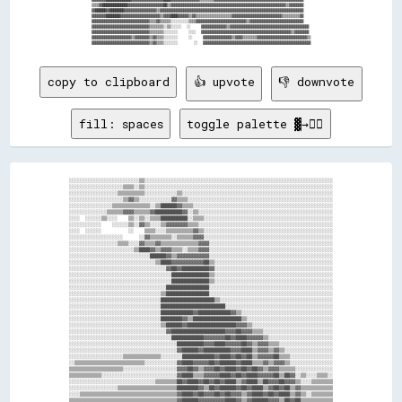
▒▒▒▒▓▓██████████████▓▓▓▓▓▓▓▓▓▓▓▓▓▓▓▓▓▓▓▓██▒▒▓▓▓▓▓▓▓▓▓▓▓▓▓▓▓▓▓▓▓▓▓▓▓▓▓▓▓▓▓▓▓▓▓▓▓▓▓▓▓▓▓▓▓▓▓▓▓▓▓▓▓▓▓▓▓▓▓▓▓▓▓▓▓▓▒▒▓▓▓▓▓▓▓▓

▓▓██████▓▓████████▓▓▓▓▓▓▓▓▓▓▓▓▓▓▓▓▓▓▒▒▓▓▓▓▓▓▓▓▓▓▓▓▓▓▓▓▓▓▓▓▓▓▓▓▓▓▓▓▓▓▓▓▓▓▓▓▓▓▓▓▓▓▓▓▓▓▓▓▓▓▓▓▓▓▓▓▓▓▓▓▓▓▓▓▓▓▓▓▓▓▓▓▓▓▓▓▓▓▓▓

▓▓▓▓▓▓▓▓████████▓▓▓▓▓▓▓▓▓▓▓▓▓▓▓▓▓▓▓▓▓▓▒▒▓▓▓▓████▓▓▓▓▓▓▒▒▓▓▒▒▒▒▒▒▒▒▒▒▒▒▒▒▒▒▒▒▒▒▓▓▓▓▓▓▓▓▓▓▓▓▓▓▓▓▓▓▓▓▓▓▓▓▓▓▓▓▒▒▒▒▒▒▒▒▒▒▓▓

▓▓▓▓▓▓▓▓▓▓▓▓▓▓▓▓▓▓▓▓▓▓▓▓▓▓▓▓▓▓▓▓▒▒▒▒▓▓▒▒▒▒▒▒░░░░░░░░░░▒▒▒▒▓▓▓▓▓▓▓▓▓▓▓▓▓▓▓▓▓▓▓▓▓▓▓▓▓▓▓▓▒▒▓▓▓▓▓▓▓▓▓▓▓▓▓▓▓▓▓▓▓▓▓▓▓▓▓▓▓▓▓▓

▓▓▓▓▓▓▓▓▓▓▓▓▓▓▓▓▓▓▓▓▓▓▓▓▓▓▓▓▓▓▓▓▒▒▒▒▒▒▒▒░░▒▒░░░░░░  ░░    ▓▓▓▓▓▓▓▓▓▓▓▓▓▓▒▒▓▓▓▓▓▓▓▓▓▓▓▓▓▓▓▓▓▓▓▓▓▓▓▓▓▓▓▓▓▓▓▓▓▓▓▓▓▓▓▓▓▓▓▓

▓▓▓▓▓▓▓▓▓▓▓▓▓▓▓▓▓▓▓▓▓▓▓▓▓▓▓▓▓▓▓▓▒▒▒▒▒▒▒▒░░░░░░░░    ░░░░  ▓▓▓▓▓▓▓▓▓▓▓▓▓▓▓▓▓▓▓▓▓▓▓▓▓▓▓▓▓▓▓▓▓▓▓▓▓▓▓▓▓▓▓▓▓▓▓▓▓▓▒▒▓▓▓▓▓▓▓▓

▓▓▓▓▓▓▓▓▓▓▓▓▓▓▓▓▓▓▓▓▓▓▒▒▓▓▓▓▓▓▓▓▒▒▓▓▒▒▒▒░░░░░░░░    ░░    ▓▓▓▓▓▓▓▓▓▓▓▓▓▓▓▓▒▒▓▓▓▓▒▒▒▒▒▒▒▒▓▓▓▓▓▓▓▓▓▓▓▓▓▓▓▓▓▓▓▓▓▓▓▓▓▓▓▓▒▒

copy to clipboard
👍 upvote
👎 downvote
fill: spaces
toggle palette ▓→✊🏽
░░░░░░░░░░░░░░░░░░░░░░░░░░▒▒░░░░░░░░░░░░░░░░░░░░░░░░░░░░░░░░░░░░░░░░░░░░░░░░░░░░░░░░░░░░░░░░░░░░░░

░░░░░░░░░░░░░░░░░░░░▒▒▒▒░░▒▒░░░░░░░░░░░░░░░░░░░░░░░░░░░░░░░░░░░░░░░░░░░░░░░░░░░░░░░░░░░░░░░░░░░░░░

░░░░░░░░░░░░░░░░░░▒▒▒▒▒▒▒▒▒▒░░░░░░░░░░░░▒▒░░░░░░░░░░░░░░░░░░░░░░░░░░░░░░░░░░░░░░░░░░░░░░░░░░░░░░░░

░░░░░░░░░░░░░░░░░░░░▒▒▓▓▒▒░░░░░░░░░░░░▓▓▒▒▒▒░░░░░░░░░░░░░░░░░░░░░░░░░░░░░░░░░░░░░░░░░░░░░░░░░░░░░░

░░░░░░░░░░░░░░░░▒▒▒▒▒▒▒▒▒▒▒▒▒▒░░▒▒██████▓▓▒▒▒▒░░░░░░░░░░░░░░░░░░░░░░░░░░░░░░░░░░░░░░░░░░░░░░░░░░░░

░░░░░░░░░░░░░░▒▒▒▒▒▒▓▓▓▓▒▒▒▒▒▒▓▓██████████▓▓░░▒▒░░░░░░░░░░░░░░░░░░░░░░░░░░░░░░░░░░░░░░░░░░░░░░░░░░

░░░░  ░░░░░░▒▒░░░░    ▒▒░░▒▒░░▒▒▒▒██████████░░▒▒▒▒░░░░░░░░░░░░░░░░░░░░░░░░░░░░░░░░░░░░░░░░░░░░░░░░

░░░░░░░░░░░░    ░░░░░░▒▒░░▓▓▒▒░░░░▒▒▓▓▓▓▓▓▓▓▒▒▒▒░░░░░░░░░░░░░░░░░░░░░░░░░░░░░░░░░░░░░░░░░░░░░░░░░░

░░░░  ░░░░░░          ░░    ▒▒▒▒░░░░▒▒▒▒▒▒▒▒▒▒▓▓▒▒░░░░░░░░░░░░░░░░░░░░░░░░░░░░░░░░░░░░░░░░░░░░░░░░

░░░░░░░░░░░░░░░░░░░░      ░░▓▓▒▒▒▒▒▒▒▒░░▒▒▒▒▒▒▓▓▓▓░░░░░░░░░░░░░░░░░░░░░░░░░░░░░░░░░░░░░░░░░░░░░░░░

░░░░░░░░░░░░░░░░░░▒▒▒▒░░░░▓▓▒▒▒▒▓▓▒▒▒▒▒▒▒▒▒▒▒▒▒▒▓▓▓▓░░░░░░░░░░░░░░░░░░░░░░░░░░░░░░░░░░░░░░░░░░░░░░

░░░░░░░░░░░░░░░░░░░░░░░░▒▒████▓▓▒▒▓▓▓▓▒▒▒▒░░▒▒▒▒▓▓▓▓░░░░░░░░░░░░░░░░░░░░░░░░░░░░░░░░░░░░░░░░░░░░░░

░░░░░░░░░░░░░░░░░░░░░░░░░░░░░░██████▓▓▒▒▓▓▓▓▓▓▓▓▓▓▓▓░░░░░░░░░░░░░░░░░░░░░░░░░░░░░░░░░░░░░░░░░░░░░░

░░░░░░░░░░░░░░░░░░░░░░░░░░░░░░░░▒▒████▓▓▓▓▓▓▓▓▓▓▓▓██▒▒░░░░░░░░░░░░░░░░░░░░░░░░░░░░░░░░░░░░░░░░░░░░

░░░░░░░░░░░░░░░░░░░░░░░░░░░░░░░░░░░░▓▓██▓▓██████████▓▓░░░░░░░░░░░░░░░░░░░░░░░░░░░░░░░░░░░░░░░░░░░░

░░░░░░░░░░░░░░░░░░░░░░░░░░░░░░░░░░░░░░██████████████▒▒░░░░░░░░░░░░░░░░░░░░░░░░░░░░░░░░░░░░░░░░░░░░

░░░░░░░░░░░░░░░░░░░░░░░░░░░░░░░░░░░░░░██████████████▒▒░░░░░░░░░░░░░░░░░░░░░░░░░░░░░░░░░░░░░░░░░░░░

░░░░░░░░░░░░░░░░░░░░░░░░░░░░░░░░░░░░████████████████░░░░░░░░░░░░░░░░░░░░░░░░░░░░░░░░░░░░░░░░░░░░░░

░░░░░░░░░░░░░░░░░░░░░░░░░░░░░░░░░░▒▒████████████████░░░░░░░░░░░░░░░░░░░░░░░░░░░░░░░░░░░░░░░░░░░░░░

░░░░░░░░░░░░░░░░░░░░░░░░░░░░░░░░░░████████████████████▒▒░░░░░░░░░░░░░░░░░░░░░░░░░░░░░░░░░░░░░░░░░░

░░░░░░░░░░░░░░░░░░░░░░░░░░░░░░░░░░████████████████████████░░░░░░░░░░░░░░░░░░░░░░░░░░░░░░░░░░░░░░░░

░░░░░░░░░░░░░░░░░░░░░░░░░░░░░░░░░░████████████▓▓████████████▓▓▒▒░░░░░░░░░░░░░░░░░░░░░░░░░░░░░░░░░░

░░░░░░░░░░░░░░░░░░░░░░░░░░░░░░░░░░████████▓▓▒▒██████████████████▒▒░░░░░░░░░░░░░░░░░░░░░░░░░░░░░░░░

░░░░░░░░░░░░░░░░░░░░░░░░░░░░░░░░░░▒▒██████▓▓██████████████████▓▓▓▓▒▒░░░░░░░░░░░░░░░░░░░░░░░░░░░░░░

░░░░░░░░░░░░░░░░░░░░░░░░░░░░░░░░░░░░▓▓████████████████████▓▓▓▓██▓▓▓▓▒▒▒▒░░░░░░░░░░░░░░░░░░░░░░░░░░

░░░░░░░░░░░░░░░░░░░░░░░░░░░░░░░░░░░░░░████████████▓▓▓▓▓▓▓▓██▓▓████▓▓▓▓▓▓▒▒░░░░░░░░░░░░░░░░░░░░░░░░

░░░░░░░░░░░░░░░░░░░░░░░░░░░░░░░░░░░░░░░░██████████▓▓▓▓████▓▓▓▓▓▓██▓▓▒▒▓▓▓▓▒▒▒▒░░░░░░░░░░░░░░░░░░░░

░░░░░░░░░░░░░░░░░░░░░░░░░░░░░░░░░░░░░░░░▓▓██████▓▓██████████▓▓▓▓████▒▒▓▓▓▓▒▒▓▓▒▒░░░░░░░░░░░░░░░░░░

░░░░░░░░░░░░░░░░░░░░▒▒▒▒▒▒▒▒▒▒▒▒▒▒░░░░░░░░████████████▓▓████▓▓██▓▓██▒▒▓▓▓▓▓▓██▒▒▒▒░░░░░░░░░░░░░░░░

░░▒▒▒▒▒▒▒▒▒▒▒▒▒▒▒▒▒▒▒▒▒▒▒▒▒▒░░░░░░░░░░░░▓▓████▓▓▓▓▓▓██▓▓██████▓▓████▒▒▒▒▓▓▒▒▓▓▓▓▒▒░░░░░░░░░░░░░░░░

▒▒▒▒▒▒▒▒▒▒▒▒▒▒▒▒▒▒▒▒░░░░░░░░░░░░░░░░░░░░▓▓▓▓██▓▓▒▒▓▓▓▓██▓▓████▓▓██▓▓██▓▓▒▒▓▓▓▓▒▒▒▒▒▒░░░░░░░░░░░░░░

▒▒▒▒▒▒▒▒▒▒▒▒░░░░░░░░░░░░░░░░░░░░░░░░░░░░▓▓████▒▒▒▒▓▓▓▓▓▓████▓▓██▓▓████▓▓▓▓▓▓██▒▒██▓▓░░▒▒░░░░▒▒▒▒░░

░░░░░░░░░░░░░░░░░░░░░░░░░░░░░░░░▒▒▒▒▒▒▒▒██▓▓████▓▓██▓▓██▓▓████▒▒▓▓████▒▒██▓▓▓▓██▓▓▓▓▒▒░░░░▒▒▒▒▒▒▒▒

░░░░░░░░░░░░░░░░░░▒▒▒▒▒▒▒▒▒▒▒▒▒▒▒▒▒▒▒▒▒▒████████▓▓▒▒██▓▓██████▓▓██▓▓████▒▒▓▓██▓▓██▒▒▓▓▒▒▒▒▒▒▒▒▒▒▒▒

░░░░▒▒▒▒▒▒▒▒▒▒▒▒▒▒▒▒▒▒▒▒▒▒▒▒▒▒▒▒▒▒▒▒▒▒▒▒▓▓████▓▓██▓▓▓▓██▓▓██▓▓▓▓▒▒▓▓████▓▓██▓▓████▒▒▓▓▒▒░░▒▒▒▒▒▒▒▒

▒▒▒▒▒▒▒▒▒▒▒▒▒▒▒▒▒▒▒▒▒▒▒▒▒▒▒▒▒▒▒▒▒▒▒▒▒▒▒▒▓▓██████▓▓▓▓▓▓▓▓▓▓████▓▓▒▒▓▓██████▓▓▓▓▒▒██▓▓██▒▒▒▒▒▒▒▒▒▒▒▒
