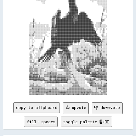
copy to clipboard
👍 upvote
👎 downvote
fill: spaces
toggle palette ▓→✊🏽