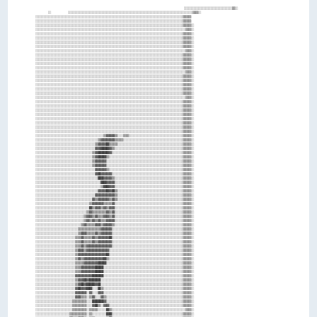
                                                                      ░░░░░░░░░░░░░░░░░░░░░░░░░░░░░░░░░░▒▒░░        
      ░░        ░░░░░░░░░░░░░░░░░░░░░░░░░░░░░░░░░░░░░░░░░░░░░░░░░░░░░░░░░░░░░░░░░░░░░░░░░░░░░░░░░░░░░░░░▒▒▒▒░░      
░░░░░░░░░░░░░░░░░░░░░░░░░░░░░░░░░░░░░░░░░░░░░░░░░░░░░░░░░░░░░░░░░░░░░░░░░░░░░░░░░░░░░░░░░░░░░░░░░░░░░░░░▒▒▒▒▒▒      
░░░░░░░░░░░░░░░░░░░░░░░░░░░░░░░░░░░░░░░░░░░░░░░░░░░░░░░░░░░░░░░░░░░░░░░░░░░░░░░░░░░░░░░░░░░░░░░░░░░░░░░░▒▒▒▒▒▒      
░░░░░░░░░░░░░░░░░░░░░░░░░░░░░░░░░░░░░░░░░░░░░░░░░░░░░░░░░░░░░░░░░░░░░░░░░░░░░░░░░░░░░░░░░░░░░░░░░░░░░░░░▒▒▒▒▒▒░░    
░░░░░░░░░░░░░░░░░░░░░░░░░░░░░░░░░░░░░░░░░░░░░░░░░░░░░░░░░░░░░░░░░░░░░░░░░░░░░░░░░░░░░░░░░░░░░░░░░░░░░░░░░░▒▒▒▒░░    
░░░░░░░░░░░░░░░░░░░░░░░░░░░░░░░░░░░░░░░░░░░░░░░░░░░░░░░░░░░░░░░░░░░░░░░░░░░░░░░░░░░░░░░░░░░░░░░░░░░░░░░░▒▒▒▒▒▒░░    
░░░░░░░░░░░░░░░░░░░░░░░░░░░░░░░░░░░░░░░░░░░░░░░░░░░░░░░░░░░░░░░░░░░░░░░░░░░░░░░░░░░░░░░░░░░░░░░░░░░░░░░░▒▒▒▒▒▒░░    
░░░░░░░░░░░░░░░░░░░░░░░░░░░░░░░░░░░░░░░░░░░░░░░░░░░░░░░░░░░░░░░░░░░░░░░░░░░░░░░░░░░░░░░░░░░░░░░░░░░░░░░░▒▒▒▒▒▒░░    
░░░░░░░░░░░░░░░░░░░░░░░░░░░░░░░░░░░░░░░░░░░░░░░░░░░░░░░░░░░░░░░░░░░░░░░░░░░░░░░░░░░░░░░░░░░░░░░░░░░░░░░░▒▒▒▒▒▒░░    
░░░░░░░░░░░░░░░░░░░░░░░░░░░░░░░░░░░░░░░░░░░░░░░░░░░░░░░░░░░░░░░░░░░░░░░░░░░░░░░░░░░░░░░░░░░░░░░░░░░░░░░░░░▒▒▒▒░░    
░░░░░░░░░░░░░░░░░░░░░░░░░░░░░░░░░░░░░░░░░░░░░░░░░░░░░░░░░░░░░░░░░░░░░░░░░░░░░░░░░░░░░░░░░░░░░░░░░░░░░░░░▒▒▒▒▒▒░░    
░░░░░░░░░░░░░░░░░░░░░░░░░░░░░░░░░░░░░░░░░░░░░░░░░░░░░░░░░░░░░░░░░░░░░░░░░░░░░░░░░░░░░░░░░░░░░░░░░░░░░░░░▒▒▒▒▒▒░░    
░░░░░░░░░░░░░░░░░░░░░░░░░░░░░░░░░░░░░░░░░░░░░░░░░░░░░░░░░░░░░░░░░░░░░░░░░░░░░░░░░░░░░░░░░░░░░░░░░░░░░░░░▒▒▒▒▒▒░░    
░░░░░░░░░░░░░░░░░░░░░░░░░░░░░░░░░░░░░░░░░░░░░░░░░░░░░░░░░░░░░░░░░░░░░░░░░░░░░░░░░░░░░░░░░░░░░░░░░░░░░░░░▒▒▒▒▒▒░░    
░░░░░░░░░░░░░░░░░░░░░░░░░░░░░░░░░░░░░░░░░░░░░░░░░░░░░░░░░░░░░░░░░░░░░░░░░░░░░░░░░░░░░░░░░░░░░░░░░░░░░░░░░░▒▒▒▒░░    
░░░░░░░░░░░░░░░░░░░░░░░░░░░░░░░░░░░░░░░░░░░░░░░░░░░░░░░░░░░░░░░░░░░░░░░░░░░░░░░░░░░░░░░░░░░░░░░░░░░░░░░░▒▒▒▒▒▒░░    
░░░░░░░░░░░░░░░░░░░░░░░░░░░░░░░░░░░░░░░░░░░░░░░░░░░░░░░░░░░░░░░░░░░░░░░░░░░░░░░░░░░░░░░░░░░░░░░░░░░░░░░░▒▒▒▒▒▒░░    
░░░░░░░░░░░░░░░░░░░░░░░░░░░░░░░░░░░░░░░░░░░░░░░░░░░░░░░░░░░░░░░░░░░░░░░░░░░░░░░░░░░░░░░░░░░░░░░░░░░░░░░░▒▒▒▒▒▒░░    
░░░░░░░░░░░░░░░░░░░░░░░░░░░░░░░░░░░░░░░░░░░░░░░░░░░░░░░░░░░░░░░░░░░░░░░░░░░░░░░░░░░░░░░░░░░░░░░░░░░░░░░░▒▒▒▒▒▒░░    
░░░░░░░░░░░░░░░░░░░░░░░░░░░░░░░░░░░░░░░░░░░░░░░░░░░░░░░░░░░░░░░░░░░░░░░░░░░░░░░░░░░░░░░░░░░░░░░░░░░░░░░░▒▒▒▒▒▒░░    
░░░░░░░░░░░░░░░░░░░░░░░░░░░░░░░░░░░░░░░░░░░░░░░░░░░░░░░░░░░░░░░░░░░░░░░░░░░░░░░░░░░░░░░░░░░░░░░░░░░░░░░░░░▒▒▒▒░░    
░░░░░░░░░░░░░░░░░░░░░░░░░░░░░░░░░░░░░░░░░░░░░░░░░░░░░░░░░░░░░░░░░░░░░░░░░░░░░░░░░░░░░░░░░░░░░░░░░░░░░░░░▒▒▒▒▒▒░░    
░░░░░░░░░░░░░░░░░░░░░░░░░░░░░░░░░░░░░░░░░░░░░░░░░░░░░░░░░░░░░░░░░░░░░░░░░░░░░░░░░░░░░░░░░░░░░░░░░░░░░░░░▒▒▒▒▒▒░░    
░░░░░░░░░░░░░░░░░░░░░░░░░░░░░░░░░░░░░░░░░░░░░░░░░░░░░░░░░░░░░░░░░░░░░░░░░░░░░░░░░░░░░░░░░░░░░░░░░░░░░░░░▒▒▒▒▒▒░░    
░░░░░░░░░░░░░░░░░░░░░░░░░░░░░░░░░░░░░░░░░░░░░░░░░░░░░░░░░░░░░░░░░░░░░░░░░░░░░░░░░░░░░░░░░░░░░░░░░░░░░░░░▒▒▒▒▒▒░░    
░░░░░░░░░░░░░░░░░░░░░░░░░░░░░░░░░░░░░░░░░░░░░░░░░░░░░░░░░░░░░░░░░░░░░░░░░░░░░░░░░░░░░░░░░░░░░░░░░░░░░░░░▒▒▒▒▒▒░░    
░░░░░░░░░░░░░░░░░░░░░░░░░░░░░░░░░░░░░░░░░░░░░░░░░░░░░░░░░░░░░░░░░░░░░░░░░░░░░░░░░░░░░░░░░░░░░░░░░░░░░░░░▒▒▒▒▒▒░░    
░░░░░░░░░░░░░░░░░░░░░░░░░░░░░░░░░░░░░░░░░░░░░░░░░░░░░░░░░░░░░░░░░░░░░░░░░░░░░░░░░░░░░░░░░░░░░░░░░░░░░░░░▒▒▒▒▒▒░░    
░░░░░░░░░░░░░░░░░░░░░░░░░░░░░░░░░░░░░░░░░░░░░░░░░░░░░░░░░░░░░░░░░░░░░░░░░░░░░░░░░░░░░░░░░░░░░░░░░░░░░░░░▒▒▒▒▒▒░░    
░░░░░░░░░░░░░░░░░░░░░░░░░░░░░░░░░░░░░░░░░░░░░░░░▒▒▓▓▓▓▓▓▒▒░░░░▒▒▒▒░░░░░░░░░░░░░░░░░░░░░░░░░░░░░░░░░░░░░░▒▒▒▒▒▒░░    
░░░░░░░░░░░░░░░░░░░░░░░░░░░░░░░░░░░░░░░░░░░░▒▒▓▓▓▓▓▓▓▓▓▓▒▒▒▒▒▒░░░░░░░░░░░░░░░░░░░░░░░░░░░░░░░░░░░░░░░░░░▒▒▒▒▒▒░░    
░░░░░░░░░░░░░░░░░░░░░░░░░░░░░░░░░░░░░░░░░░▒▒▓▓▓▓▓▓██▒▒▒▒▒▒░░░░░░░░░░░░░░░░░░░░░░░░░░░░░░░░░░░░░░░░░░░░░░▒▒▒▒▒▒░░    
░░░░░░░░░░░░░░░░░░░░░░░░░░░░░░░░░░░░░░░░░░▓▓▓▓██████▓▓▒▒░░░░░░░░░░░░░░░░░░░░░░░░░░░░░░░░░░░░░░░░░░░░░░░░▒▒▒▒▒▒░░    
░░░░░░░░░░░░░░░░░░░░░░░░░░░░░░░░░░░░░░░░▒▒▓▓████████▓▓░░░░░░░░░░░░░░░░░░░░░░░░░░░░░░░░░░░░░░░░░░░░░░░░░░▒▒▒▒▒▒░░    
░░░░░░░░░░░░░░░░░░░░░░░░░░░░░░░░░░░░░░░░▒▒▓▓██████▒▒░░░░░░░░░░░░░░░░░░░░░░░░░░░░░░░░░░░░░░░░░░░░░░░░░░░░▒▒▒▒▒▒░░    
░░░░░░░░░░░░░░░░░░░░░░░░░░░░░░░░░░░░░░░░▒▒▓▓▓▓▓▓▓▓░░░░░░░░░░░░░░░░░░░░░░░░░░░░░░░░░░░░░░░░░░░░░░░░░░░░░░▒▒▒▒▒▒░░    
░░░░░░░░░░░░░░░░░░░░░░░░░░░░░░░░░░░░░░░░▒▒▓▓▓▓▓▓▓▓░░░░░░░░░░░░░░░░░░░░░░░░░░░░░░░░░░░░░░░░░░░░░░░░░░░░░░▒▒▒▒▒▒░░    
░░░░░░░░░░░░░░░░░░░░░░░░░░░░░░░░░░░░░░░░░░▓▓▓▓▓▓▓▓▒▒░░░░░░░░░░░░░░░░░░░░░░░░░░░░░░░░░░░░░░░░░░░░░░░░░░░░▒▒▒▒▒▒░░    
░░░░░░░░░░░░░░░░░░░░░░░░░░░░░░░░░░░░░░░░░░▓▓██▓▓▓▓▓▓▓▓░░░░░░░░░░░░░░░░░░░░░░░░░░░░░░░░░░░░░░░░░░░░░░░░░░▒▒▒▒▒▒░░    
░░░░░░░░░░░░░░░░░░░░░░░░░░░░░░░░░░░░░░░░░░░░████▓▓▓▓▓▓▒▒░░░░░░░░░░░░░░░░░░░░░░░░░░░░░░░░░░░░░░░░░░░░░░░░▒▒▒▒▒▒░░    
░░░░░░░░░░░░░░░░░░░░░░░░░░░░░░░░░░░░░░░░░░░░░░████▓▓▓▓▓▓░░░░░░░░░░░░░░░░░░░░░░░░░░░░░░░░░░░░░░░░░░░░░░░░▒▒▒▒▒▒░░    
░░░░░░░░░░░░░░░░░░░░░░░░░░░░░░░░░░░░░░░░░░░░░░▒▒████▓▓▓▓░░░░░░░░░░░░░░░░░░░░░░░░░░░░░░░░░░░░░░░░░░░░░░░░▒▒▒▒▒▒░░    
░░░░░░░░░░░░░░░░░░░░░░░░░░░░░░░░░░░░░░░░░░░░▓▓▓▓▓▓██▓▓██▒▒░░░░░░░░░░░░░░░░░░░░░░░░░░░░░░░░░░░░░░░░░░░░░░▒▒▒▒▒▒░░    
░░░░░░░░░░░░░░░░░░░░░░░░░░░░░░░░░░░░░░░░░░▓▓▓▓▓▓▓▓▓▓▓▓▓▓▒▒░░░░░░░░░░░░░░░░░░░░░░░░░░░░░░░░░░░░░░░░░░░░░░▒▒▒▒▒▒░░    
░░░░░░░░░░░░░░░░░░░░░░░░░░░░░░░░░░░░░░░░▓▓▒▒▓▓▓▓▓▓▓▓▒▒▓▓▒▒░░░░░░░░░░░░░░░░░░░░░░░░░░░░░░░░░░░░░░░░░░░░░░▒▒▒▒▒▒░░    
░░░░░░░░░░░░░░░░░░░░░░░░░░░░░░░░░░░░░░▒▒▓▓▓▓▓▓▓▓▒▒▒▒▒▒▓▓░░░░░░░░░░░░░░░░░░░░░░░░░░░░░░░░░░░░░░░░░░░░░░░░▒▒▒▒▒▒░░    
░░░░░░░░░░░░░░░░░░░░░░░░░░░░░░░░░░░░░░██▒▒▓▓▓▓▒▒▓▓▒▒▓▓▓▓░░░░░░░░░░░░░░░░░░░░░░░░░░░░░░░░░░░░░░░░░░░░░░░░▒▒▒▒▒▒░░    
░░░░░░░░░░░░░░░░░░░░░░░░░░░░░░░░░░░░▒▒▓▓▒▒▒▒▒▒▒▒▒▒▓▓▒▒▓▓░░░░░░░░░░░░░░░░░░░░░░░░░░░░░░░░░░░░░░░░░░░░░░░░▒▒▒▒▒▒░░    
░░░░░░░░░░░░░░░░░░░░░░░░░░░░░░░░░░▒▒▓▓▓▓▒▒▓▓▒▒▒▒▓▓▓▓▒▒▓▓░░░░░░░░░░░░░░░░░░░░░░░░░░░░░░░░░░░░░░░░░░░░░░░░▒▒▒▒▒▒░░    
░░░░░░░░░░░░░░░░░░░░░░░░░░░░░░░░░░▒▒▓▓▒▒▓▓▒▒▓▓▒▒▒▒▓▓▓▓▓▓░░░░░░░░░░░░░░░░░░░░░░░░░░░░░░░░░░░░░░░░░░░░░░░░▒▒▒▒▒▒░░    
░░░░░░░░░░░░░░░░░░░░░░░░░░░░░░░░▒▒▓▓▒▒▒▒▒▒▓▓▓▓▒▒▓▓▓▓▓▓▒▒░░░░░░░░░░░░░░░░░░░░░░░░░░░░░░░░░░░░░░░░░░░░░░░░▒▒▒▒▒▒░░    
░░░░░░░░░░░░░░░░░░░░░░░░░░░░░░▒▒▒▒▒▒▒▒▒▒▒▒▒▒▒▒▓▓▓▓▓▓▓▓░░░░░░░░░░░░░░░░░░░░░░░░░░░░░░░░░░░░░░░░░░░░░░░░░░▒▒▒▒▒▒░░    
░░░░░░░░░░░░░░░░░░░░░░░░░░░░░░▒▒▓▓▓▓▒▒▒▒▒▒▓▓▒▒▓▓▓▓▓▓▓▓░░░░░░░░░░░░░░░░░░░░░░░░░░░░░░░░░░░░░░░░░░░░░░░░░░▒▒▒▒▒▒░░    
░░░░░░░░░░░░░░░░░░░░░░░░░░░░▒▒▒▒▓▓▒▒▒▒▒▒▓▓▒▒▓▓▓▓▓▓▓▓██░░░░░░░░░░░░░░░░░░░░░░░░░░░░░░░░░░░░░░░░░░░░░░░░░░▒▒▒▒▒▒░░    
░░░░░░░░░░░░░░░░░░░░░░░░░░░░▒▒▒▒▓▓▒▒▒▒▒▒▓▓▒▒▓▓▓▓▓▓▓▓▓▓░░░░░░░░░░░░░░░░░░░░░░░░░░░░░░░░░░░░░░░░░░░░░░░░░░▒▒▒▒▒▒░░    
░░░░░░░░░░░░░░░░░░░░░░░░░░░░▒▒▒▒▓▓▒▒▓▓▓▓▓▓▓▓▓▓▓▓▓▓▓▓▓▓░░░░░░░░░░░░░░░░░░░░░░░░░░░░░░░░░░░░░░░░░░░░░░░░░░▒▒▒▒▒▒░░    
░░░░░░░░░░░░░░░░░░░░░░░░░░░░▒▒▓▓▓▓▒▒▓▓▓▓▓▓▓▓▓▓▓▓▓▓▓▓░░░░░░░░░░░░░░░░░░░░░░░░░░░░░░░░░░░░░░░░░░░░░░░░░░░░▒▒▒▒▒▒░░    
░░░░░░░░░░░░░░░░░░░░░░░░░░░░▒▒▓▓▓▓▓▓▓▓▓▓▓▓▓▓▓▓▓▓▓▓██░░░░░░░░░░░░░░░░░░░░░░░░░░░░░░░░░░░░░░░░░░░░░░░░░░░░▒▒▒▒▒▒░░    
░░░░░░░░░░░░░░░░░░░░░░░░░░░░▒▒▓▓▒▒▓▓▓▓▓▓▓▓▓▓▓▓▓▓██▒▒░░░░░░░░░░░░░░░░░░░░░░░░░░░░░░░░░░░░░░░░░░░░░░░░░░░░▒▒▒▒▒▒░░    
░░░░░░░░░░░░░░░░░░░░░░░░░░░░▒▒▒▒▒▒▓▓▓▓▓▓▓▓▓▓██████░░░░░░░░░░░░░░░░░░░░░░░░░░░░░░░░░░░░░░░░░░░░░░░░░░░░░░▒▒▒▒▒▒░░    
░░░░░░░░░░░░░░░░░░░░░░░░░░░░▒▒▒▒▓▓▓▓▓▓▓▓▓▓██████░░░░░░░░░░░░░░░░░░░░░░░░░░░░░░░░░░░░░░░░░░░░░░░░░░░░░░░░▒▒▒▒▒▒░░    
░░░░░░░░░░░░░░░░░░░░░░░░░░░░▒▒▒▒▓▓▓▓▓▓▓▓▓▓██████░░░░░░░░░░░░░░░░░░░░░░░░░░░░░░░░░░░░░░░░░░░░░░░░░░░░░░░░▒▒▒▒▒▒░░    
░░░░░░░░░░░░░░░░░░░░░░░░░░░░▓▓▓▓▓▓▓▓▓▓▓▓████████░░░░░░░░░░░░░░░░░░░░░░░░░░░░░░░░░░░░░░░░░░░░░░░░░░░░░░░░▒▒▒▒▒▒░░    
░░░░░░░░░░░░░░░░░░░░░░░░░░░░▒▒▓▓▓▓██▓▓████████░░░░░░░░░░░░░░░░░░░░░░░░░░░░░░░░░░░░░░░░░░░░░░░░░░░░░░░░░░▒▒▒▒▒▒░░    
░░░░░░░░░░░░░░░░░░░░░░░░░░░░▒▒▓▓██▓▓██████▓▓██░░░░░░░░░░░░░░░░░░░░░░░░░░░░░░░░░░░░░░░░░░░░░░░░░░░░░░░░░░▒▒▒▒▒▒░░    
░░░░░░░░░░░░░░░░░░░░░░░░░░░░▓▓██▓▓▓▓████░░░░██▒▒░░░░░░░░░░░░░░░░░░░░░░░░░░░░░░░░░░░░░░░░░░░░░░░░░░░░░░░░▒▒▒▒▒▒░░    
░░░░░░░░░░░░░░░░░░░░░░░░░░░░▓▓▓▓▓▓▓▓░░▓▓░░░░▓▓▓▓░░░░░░░░░░░░░░░░░░░░░░░░░░░░░░░░░░░░░░░░░░░░░░░░░░░░░░░░▒▒▒▒▒▒░░    
░░░░░░░░░░░░░░░░░░░░░░░░░░░░▓▓▓▓▒▒▒▒░░▒▒▓▓░░░░▓▓▒▒░░░░░░░░░░░░░░░░░░░░░░░░░░░░░░░░░░░░░░░░░░░░░░░░░░░░░░▒▒▒▒▒▒░░    
░░░░░░░░░░░░░░░░░░░░░░░░░░▒▒▒▒▒▒▒▒▒▒░░░░████████▓▓░░░░░░░░░░░░░░░░░░░░░░░░░░░░░░░░░░░░░░░░░░░░░░░░░░░░░░▒▒▒▒▒▒░░    
░░░░░░░░░░░░░░░░░░░░░░░░░░▒▒▒▒▒▒▒▒▒▒░░░░▓▓██▒▒░░▓▓▓▓░░░░░░░░░░░░░░░░░░░░░░░░░░░░░░░░░░░░░░░░░░░░░░░░░░░░▒▒▒▒▒▒░░    
░░░░░░░░░░░░░░░░░░░░░░░░░░▒▒▒▒▒▒▒▒▒▒░░▒▒▒▒▒▒░░░░░░██▒▒░░░░░░░░░░░░░░░░░░░░░░░░░░░░░░░░░░░░░░░░░░░░░░░░░░░░▒▒▒▒░░    
░░░░░░░░░░░░░░░░░░░░░░░░▒▒▒▒▒▒▒▒▒▒▒▒░░▒▒░░░░░░░░░░████░░░░░░░░░░░░░░░░░░░░░░░░░░░░░░░░░░░░░░░░░░░░░░░░░░▒▒▒▒▒▒░░    
░░░░░░░░░░░░░░░░░░░░░░░░▓▓▒▒▒▒▓▓▓▓▒▒░░▒▒▒▒░░░░░░░░▒▒██░░░░░░░░░░░░░░░░░░░░░░░░░░░░░░░░░░░░░░░░░░░░░░░░░░▒▒▒▒▒▒░░    
░░░░░░░░░░░░░░░░░░░░░░▒▒▓▓▒▒▓▓▓▓▓▓▒▒░░▒▒▒▒░░░░░░░░▒▒▓▓░░░░░░░░░░░░░░░░░░░░░░░░░░░░░░░░░░░░░░░░░░░░░░░░░░▒▒▒▒░░░░    
░░░░░░░░░░░░░░░░░░░░░░▒▒▒▒▒▒▒▒▒▒▒▒░░░░░░▒▒░░░░░░░░▓▓▒▒░░░░░░░░░░░░░░░░░░░░░░░░░░░░░░░░░░░░░░░░░░░░░░░░░░▒▒▒▒▒▒░░    
░░░░░░░░░░░░░░░░░░░░░░▒▒▒▒▒▒▒▒▒▒░░░░░░░░▒▒░░░░░░▒▒▓▓░░░░░░░░░░░░░░░░░░░░░░░░░░░░░░░░░░░░░░░░░░░░░░░░░░░░▒▒▒▒▒▒░░    
░░░░░░░░░░░░░░░░░░░░░░▒▒░░▒▒░░░░░░░░░░░░▒▒▒▒▒▒░░▒▒▓▓░░░░░░░░░░░░░░░░░░░░░░░░░░░░░░░░░░░░░░░░░░░░░░░░░░░░▒▒▒▒▒▒░░    
░░░░░░░░░░░░░░░░░░░░░░░░░░░░░░░░░░░░░░░░░░░░░░░░▒▒▓▓░░░░░░░░░░░░░░░░░░░░░░░░░░░░░░░░░░░░░░░░░░░░░░░░░░░░▒▒▒▒▒▒░░    
░░░░░░░░░░░░░░░░░░░░░░░░░░░░░░░░░░░░░░░░░░░░▒▒░░▒▒▓▓░░░░░░░░░░░░░░░░░░░░░░░░░░░░░░░░░░░░░░░░░░░░░░░░░░░░▒▒▒▒▒▒░░    
░░░░░░░░░░░░░░░░░░░░░░░░░░░░░░░░░░░░░░░░░░▒▒▒▒░░▒▒▓▓░░░░░░░░░░░░░░░░░░░░░░░░░░░░░░░░░░░░░░░░░░░░░░░░░░░░▒▒▒▒▒▒░░    
░░░░░░░░░░░░░░░░░░░░░░░░░░░░░░░░░░░░░░░░░░░░░░░░▒▒▓▓░░░░░░░░░░░░░░░░░░░░░░░░░░░░░░░░░░░░░░░░░░░░░░░░░░░░▒▒▒▒▒▒░░    
░░░░░░░░░░░░░░░░░░░░░░░░░░░░░░░░░░░░░░░░░░░░░░░░▒▒▒▒░░░░░░░░░░░░░░░░░░░░░░░░░░░░░░░░░░░░░░░░░░░░░░░░░░░░▒▒▒▒▒▒░░    
░░░░░░░░░░░░░░░░░░░░░░░░░░░░░░░░░░░░░░░░░░░░░░░░▒▒▒▒░░░░░░░░░░░░░░░░░░░░░░░░░░░░░░░░░░░░░░░░░░░░░░░░░░░░▒▒▒▒▒▒░░    
░░░░░░░░░░░░░░░░░░░░░░░░░░░░░░░░░░░░░░░░░░░░▒▒░░▒▒▒▒░░░░░░░░░░░░░░░░░░░░░░░░░░░░░░░░░░░░░░░░░░░░░░░░░░░░▒▒▒▒▒▒░░    
░░░░░░░░░░░░░░░░░░░░░░░░░░░░░░░░░░░░░░░░░░░░░░░░░░▒▒▒▒░