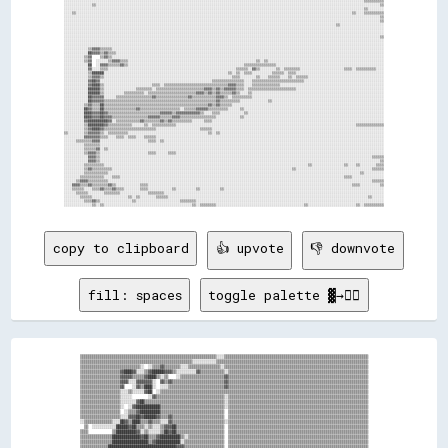
░░░░░░░░░░░░░░░░░░░░░░░░░░░░░░░░░░░░░░░░░░░░░░░░░░░░░░░░░░░░░░░░░░░░░░░░░░░░░░░░░░░░░░░░░░░░░░░░░░░░░░░░░░░░░░░░░░░░░░░░░░░░░░░░░░░░░░░░░░░░░░░░░░░░░░▒▒▒▒▒▒▒▒▒▒

░░░░░░░░░░░░░░▒▒░░░░░░░░░░░░░░░░░░░░░░░░░░░░░░░░░░░░░░░░░░░░░░░░░░░░░░░░░░░░░░░░░░░░░░░░░░░░░░░░░░░░░░░░░░░░░░░░░░░░░░░░░░░░░░░░░░░░░░░░░░░░░░░░░░░░░░░░░░░░░░▒▒

░░░░░░░░░░░░░░░░░░░░░░░░░░░░░░░░░░░░░░░░░░░░░░░░░░░░░░░░░░░░░░░░░░░░░░░░░░░░░░░░░░░░░░░░░░░░░░░░░░░░░░░░░░░░░░░░░░░░░░░░░░░░░░░░░░░░░░░░░░░░░░░░░░░░░░▒▒░░░░░░░░

░░░░▒▒░░░░░░░░░░░░░░░░░░░░░░░░░░░░░░░░░░░░░░░░░░░░░░░░░░░░░░░░░░░░░░░░░░░░░░░░░░░░░░░░░░░░░░░░░░░░░░░░░░░░░░░░░░░░░░░░░░░░░░░░░░░░░░░░░░░░░░░░░░▒▒░░░░▒▒▒▒▒▒▒▒▒▒

░░░░░░░░░░░░░░░░░░░░░░░░░░░░░░░░░░░░░░░░░░░░░░░░░░░░░░░░░░░░░░░░░░░░░░░░░░░░░░░░░░░░░░░░░░░░░░░░░░░░░░░░░░░░░░░░░░░░░░░░░░░░░░░░░░░░░░░░░░░░░░░░░░░░░░░░░░░░░░▒▒

░░░░░░░░░░░░░░░░░░░░░░░░░░░░░░░░░░░░░░░░░░░░░░░░░░░░░░░░░░░░░░░░░░░░░░░░░░░░░░░░░░░░░░░░░░░░░░░░░░░░░░░░░░░░░░░░░░░░░░░░░░░░░░░░░░░░░░░░░░░░░░░░░░░░░░░░░░░░░░▒▒

░░░░░░░░░░░░░░░░░░░░░░░░░░░░░░░░░░░░░░░░░░░░░░░░░░░░░░░░░░░░░░░░░░░░░░░░░░░░░░░░░░░░░░░░░░░░░░░░░░░░░░░░░░░░░░░░░░░░░░░░░░░░░░░░░░░░░░░░▒▒░░░░░░░░░░░░░░░░░░░░░░

░░░░░░░░░░░░░░░░░░░░░░░░░░░░░░░░░░░░░░░░░░░░░░░░░░░░░░░░░░░░░░░░░░░░░░░░░░░░░░░░░░░░░░░░░░░░░░░░░░░░░░░░░░░░░░░░░░░░░░░░░░░░░░░░░░░░░░░░░░░░░░░░░░░░░░░░░░░░░░░░

░░░░░░░░░░░░░░░░░░░░░░░░░░░░░░░░░░░░░░░░░░░░░░░░░░░░░░░░░░░░░░░░░░░░░░░░░░░░░░░░░░░░░░░░░░░░░░░░░░░░░░░░░░░░░░░░░░░░░░░░░░░░░░░░░░░░░░░░░░░░░░░░░░░░░░░░░░░░░░░░

░░░░░░░░░░░░░░░░░░░░░░░░░░░░░░░░░░░░░░░░░░░░░░░░░░░░░░░░░░░░░░░░░░░░░░░░░░░░░░░░░░░░░░░░░░░░░░░░░░░░░░░░░░░░░░░░░░░░░░░░░░░░░░░░░░░░░░░░░░░░░░░░░░░░░░░░░░░░░░▒▒

░░░░░░░░░░░░░░░░░░░░░░░░░░░░░░░░░░░░░░░░░░░░░░░░░░░░░░░░░░░░░░░░░░░░░░░░░░░░░░░░░░░░░░░░░░░░░░░░░░░░░░░░░░░░░░░░░░░░░░░░░░░░░░░░░░░░░░░░░░░░░░░░░░░░░░░░░░░░░░░░

░░░░░░░░░░░░░░░░░░░░░░░░░░░░░░░░░░░░░░░░░░░░░░░░░░░░░░░░░░░░░░░░░░░░░░░░░░░░░░░░░░░░░░░░░░░░░░░░░░░░░░░░░░░░░░░░░░░░░░░░░░░░░░░░░░░░░░░░░░░░░░░░░░░░░░░░░░░░░░░░

░░░░░░░░░░░░▒▒▓▓▓▓▒▒▒▒▒▒░░░░░░░░░░░░░░░░░░░░░░░░░░░░░░░░░░░░░░░░░░░░░░░░░░░░░░░░░░░░░░░░░░░░░░░░░░░░░░░░░░░░░░░░░░░░░░░░░░░░░░░░░░░░░░░░░░░░░░░░░░░░░░░░░░░░░░░░

░░░░░░░░░░░░██▓▓▓▓▒▒▓▓▒▒▒▒░░░░░░░░░░░░░░░░░░░░░░░░░░░░░░░░░░░░░░░░░░░░░░░░░░░░░░░░░░░░░░░░░░░░░░░░░░░░░░░░░░░░░░░░░░░░░░░░░░░░░░░░░░░░░░░░░░░░░░░░░░░░░░░░░░░░░░

░░░░░░░░░░▒▒▓▓    ▒▒▓▓▒▒░░░░░░░░░░░░░░░░░░░░░░░░░░░░░░░░░░░░░░░░░░░░░░░░░░░░░░░░░░░░░░░░░░░░░░░░░░░░░░░░░░░░░░░░░░░░░░░░░░░░░░░░░░░░░░░░░░░░░░░░░░░░░░░░░░░░░░░░

░░░░░░░░░░▒▒▓▓  ░░░░░░▒▒▓▓▓▓▒▒▒▒░░░░░░░░░░░░░░░░░░░░░░░░░░░░░░░░░░░░░░░░░░░░░░░░░░░░░░░░░░░░░░░░▒▒░░▒▒░░░░░░░░░░░░░░░░░░░░░░░░░░░░░░░░░░░░░░░░░░░░░░░░░░░░░░░░░░

░░░░░░░░░░░░██  ░░▓▓▓▓▒▒▒▒▒▒▓▓▒▒░░░░░░░░░░░░░░░░░░░░░░░░░░░░░░░░░░░░░░░░░░░░░░░░░░░░░░░░░░▒▒▒▒▒▒▒▒▒▒▒▒▒▒▒▒░░░░░░░░░░░░░░░░░░░░░░░░░░░░░░░░░░░░░░░░░░░░░░░░░░░░░░

░░░░░░░░░░░░▓▓░░░░▒▒▒▒░░░░░░░░░░░░░░░░░░░░░░░░░░░░░░░░░░░░░░░░░░░░░░░░░░░░░░░░░░░░░░░░▒▒▒▒▒▒░░▓▓▒▒░░░░░░░░▒▒░░▒▒▒▒▒▒▒▒░░░░░░░░░░░░░░░░░░░░░░▒▒▒▒░░▒▒▒▒▒▒▒▒▒▒░░░░

░░░░░░░░░░░░▒▒██████░░░░░░░░░░░░░░░░░░░░░░░░░░░░░░░░░░░░░░░░░░░░░░░░░░░░░░░░░░░░░░▒▒░░▒▒░░▒▒▒▒░░░░░░░░░░▒▒▒▒▒▒░░▒▒▒▒░░░░░░░░░░░░░░░░░░░░░░░░░░░░░░░░░░░░░░░░░░░░

░░░░░░░░░░░░▒▒▓▓▓▓▒▒░░░░░░░░░░░░░░░░░░░░░░░░░░░░░░░░░░░░░░░░░░░░░░░░░░░░░░░░░░░░░░░░▒▒▒▒░░░░░░░░▒▒░░░░▒▒▒▒▒▒░░░░▒▒░░▒▒▒▒▒▒░░░░░░░░░░░░░░░░░░░░░░░░░░░░░░░░░░░░░░

░░░░░░░░░░░░▓▓██▓▓░░░░░░░░░░░░░░░░░░░░░░░░░░░░░░░░░░░░░░░░░░░░░░░░░░░░░░░░▒▒▒▒▒▒▒▒▒▒▒▒▒▒▒▒░░░░▒▒▒▒▒▒▒▒▒▒▒▒▒▒▒▒▒▒▒▒▒▒▒▒▒▒░░░░░░░░░░░░░░░░░░░░░░░░░░░░░░░░░░░░░░░░

░░░░░░░░░░░░▓▓████▒▒░░░░░░░░░░░░░░░░░░░░░░░░▒▒▒▒░░▒▒▒▒▒▒▒▒▒▒▒▒▒▒▒▒▒▒▒▒▒▒▒▒▒▒▒▒▒▒▒▒▓▓▓▓▒▒▒▒░░░░▒▒▒▒▒▒▒▒▒▒▒▒▒▒░░░░░░░░░░░░░░░░░░░░░░░░░░░░░░░░░░░░░░░░░░░░░░░░░░░░

░░░░░░░░░░░░██████▒▒░░░░░░░░░░░░░░░░▒▒▒▒▒▒▒▒░░▒▒▒▒▒▒▒▒▒▒▒▒▒▒▒▒▒▒▒▒▒▒▒▒▓▓▓▓▒▒▓▓▒▒▓▓▓▓▓▓▒▒▒▒░░▒▒▒▒▒▒▒▒▒▒▒▒▒▒▒▒▒▒▒▒▒▒▒▒░░░░░░░░░░░░░░░░░░░░░░░░░░░░░░░░░░░░░░░░░░░░

░░░░░░░░░░░░██████▒▒░░░░░░░░░░▒▒▒▒▒▒▒▒▒▒░░▒▒▒▒▒▒▒▒▒▒▒▒▒▒▒▒▒▒▒▒▒▒▒▒▓▓▓▓▒▒▓▓▒▒▓▓▒▒▒▒▒▒▓▓▒▒░░░░▒▒░░░░░░░░░░░░░░░░░░░░░░░░░░░░░░░░░░░░░░░░░░░░░░░░░░░░░░░░░░░░░░░░░░

░░░░░░░░░░░░██▓▓▓▓▓▓░░░░░░▒▒▒▒▒▒▒▒▒▒▒▒▒▒▒▒▒▒▓▓▒▒▒▒▒▒▒▒▒▒▒▒▒▒▒▒▓▓▒▒▒▒▒▒▒▒▒▒▒▒▓▓▓▓▒▒░░▒▒▒▒▒▒▒▒▒▒░░░░░░░░░░░░░░░░░░░░░░░░░░░░░░░░░░░░░░░░░░░░░░░░░░░░░░░░░░░░░░░░░░

░░░░░░░░░░░░██▓▓▓▓▓▓▒▒▒▒▒▒▒▒▒▒▒▒▒▒▒▒▒▒▒▒▒▒▒▒▒▒▒▒▒▒▒▒▒▒▒▒▒▒▒▒▒▒▒▒▒▒▒▒▒▒▒▒▒▒▒▒▓▓▒▒▒▒▒▒▒▒▒▒░░░░░░░░░░░░░░▒▒░░░░░░░░░░░░░░░░░░░░░░░░░░░░░░░░░░░░░░░░░░░░░░░░░░░░░░░░

░░░░░░░░░░▒▒▓▓▒▒▒▒██▒▒▒▒▒▒▒▒▒▒▒▒▒▒▒▒▒▒▒▒▒▒▒▒▒▒▒▒▒▒▒▒▒▒▒▒▒▒▒▒▒▒▒▒▒▒▒▒▒▒▒▒▓▓▒▒▓▓▒▒▒▒▒▒░░░░░░░░░░░░░░░░░░░░░░░░░░░░░░░░░░░░░░░░░░░░░░░░░░░░░░░░░░░░░░░░░░░░░░░░░░░░

░░░░░░░░░░██▓▓▒▒▒▒██▒▒▒▒▒▒▒▒▒▒▒▒▒▒▒▒▓▓▒▒▒▒▒▒▒▒▒▒▒▒▒▒▒▒▒▒▒▒░░▒▒▒▒▒▒▓▓▓▓▓▓▒▒▒▒▒▒▒▒▒▒░░░░░░▒▒░░░░░░░░░░░░░░░░░░░░░░░░░░░░░░░░░░░░░░░░░░░░░░░░░░░░░░░░░░░░░░░░░░░░░░

░░░░░░░░░░████▓▓▓▓██▓▓▒▒▒▒▒▒▒▒▒▒▒▒▒▒▒▒▒▒▒▒▒▒▒▒▒▒▓▓▓▓▓▓▒▒▓▓▓▓▓▓▓▓▓▓▓▓▒▒░░░░▒▒▒▒░░░░░░░░░░░░▒▒░░░░░░░░░░░░░░░░░░░░░░░░░░░░░░░░░░░░░░░░░░░░░░░░░░░░░░░░░░░░░░░░░░░░

░░░░░░░░░░████▓▓▓▓██▓▓▓▓▒▒▒▒▒▒▒▒▒▒▒▒▒▒▒▒▒▒▓▓▓▓▓▓▒▒▒▒▒▒▓▓▓▓▒▒▒▒▒▒▒▒▒▒▒▒▒▒▒▒▒▒░░░░░░░░░░░░▒▒░░░░░░░░░░░░░░░░░░░░░░░░░░░░░░░░░░░░░░░░░░░░░░░░░░░░░░░░░░░░░░░░░░░░░░

░░░░░░░░░░▓▓██████████▓▓░░▒▒▒▒▒▒▒▒▒▒▒▒▓▓▒▒▒▒▒▒▒▒▓▓▒▒▓▓▒▒▒▒▒▒▒▒▒▒░░░░░░▒▒▒▒░░░░░░░░░░░░░░░░░░░░░░░░░░░░░░░░░░░░░░░░░░░░░░░░░░░░░░░░░░░░░░░░░░░░░░░░░░░░░░░░░░░░░░

░░░░░░░░░░▒▒████████▓▓▒▒▒▒▒▒▒▒▒▒▒▒░░░░░░▒▒░░▒▒▒▒▒▒▒▒▒▒▒▒░░░░░░░░░░░░░░░░░░░░░░░░░░░░░░░░░░░░░░░░░░░░░░░░░░░░░░░░░░░░░░░░░░░░░░░░░░░░░░░░░░░░░░░░░░▒▒▒▒▒▒▒▒▒▒▒▒▒▒

░░░░░░░░░░▒▒▓▓████▓▓▒▒▒▒▒▒▒▒▒▒▒▒▒▒▒▒▒▒▒▒▒▒▒▒▒▒░░░░░░░░░░░░░░░░░░░░░░▒▒▒▒▒▒░░░░░░░░░░░░░░░░░░░░░░░░░░░░░░░░░░░░░░░░░░░░░░░░░░░░░░░░░░░░░░░░░░░░░░░░░░░░░░░░░░░░░░

▒▒░░░░░░░░▒▒▓▓▓▓▓▓▒▒░░▒▒▒▒▒▒▒▒▒▒░░░░░░░░░░░░░░░░░░░░░░░░░░░░░░░░░░░░░░░░▒▒░░▒▒░░░░░░░░░░░░░░░░░░░░░░░░░░░░░░░░░░░░░░░░░░░░░░░░░░░░░░░░░░░░░░░░░░░░░░░░░░░░░░░░░░

░░░░░░░░░░▓▓▓▓▓▓▓▓▒▒▒▒░░░░▒▒▒▒░░▒▒▒▒░░░░▒▒▒▒▒▒░░░░░░░░░░░░░░░░░░░░░░░░░░░░░░░░░░░░░░░░░░░░░░░░░░░░░░░░░░░░░░░░░░░░░░░░░░░░░░░░░░░░░░░░░░░░░░░░░░░░░░░░░░░░░░░░░░

░░░░░░▒▒▒▒▒▒▒▒▓▓▓▓░░░░░░░░░░░░░░░░░░░░░░░░▒▒▒▒░░▒▒░░░░░░░░░░░░░░░░░░░░░░░░░░░░░░░░░░░░░░░░░░░░░░░░░░░░░░░░░░░░░░░░░░░░░░░░░░░░░░░░░░░░░░░░░░░░░░░░░░░░░░░░░░░░░░

░░░░░░░░░░▒▒▒▒▒▒▒▒░░░░░░░░░░░░░░░░░░░░░░░░░░░░░░░░░░░░░░░░░░░░░░░░░░░░░░░░░░░░░░░░░░░░░░░░░░░░░░░░░░░░░░░░░░░░░░░░░░░░░░░░░░░░░░░░░░░░░░░░░░░░░░░░░░░░░░░░░░░░░░

░░░░░░░░░░▒▒▒▒▒▒▓▓░░▒▒░░░░░░░░░░░░░░░░░░░░░░░░░░░░░░░░░░░░░░░░░░░░░░░░░░░░░░░░░░░░░░░░░░░░░░░░░░░░░░░░░░░░░░░░░░░░░░░░░░░░░░░░░░░░░░░░░░░░░░░░░░░░░░░░░░░░░░░░░░

░░░░░░░░░░▒▒▓▓▓▓▒▒░░░░░░░░░░░░░░░░░░░░░░░░▒▒▒▒░░░░░░▒▒▒▒░░░░░░░░░░░░░░░░░░░░░░░░░░░░░░░░░░░░░░░░░░░░░░░░░░░░░░░░░░░░░░░░░░░░░░░░░░░░░░░░░░░░░░░░░░░░░░░░░░░░░░░░

░░░░░░░░░░░░▓▓▓▓▒▒░░░░░░░░░░░░░░░░░░░░░░░░░░░░░░░░░░░░░░░░░░░░░░░░░░░░░░░░░░░░░░░░░░░░░░░░░░░░░░░░░░░░░░░░░░░░░░░░░░░░░░░░░░░░░░░░░░░░░░░░░░░░░░░░░░░░░░░░▒▒▒▒▒▒

░░░░░░░░░░░░▓▓▓▓▒▒░░░░░░░░░░░░░░░░░░░░░░░░░░░░░░░░░░░░░░░░░░░░░░░░░░░░░░░░░░░░░░░░░░░░░░░░░░░░░░░░░░░░░░░░░░░░░░░░░░░░░░░░░░░░░░░░░░░░░░░░░░░░░░░░░░░░░░░░░░░░▒▒

░░░░░░░░░░▒▒▒▒▒▒▒▒▒▒░░░░░░░░░░░░░░░░░░░░░░░░░░░░░░░░░░░░░░░░░░░░░░░░░░░░░░░░░░░░░░░░░░░░░░░░░░░░░░░░░░░░░░░░░░░░░░░░░░░░░░▒▒░░░░░░░░░░░░░░░░▒▒░░░░▒▒░░░░░░░░▒▒▒▒

░░░░░░░░░░▒▒▓▓▒▒▒▒▒▒▒▒▒▒░░░░░░░░░░░░░░░░░░░░░░░░░░░░░░░░░░░░░░░░░░░░░░░░░░░░░░░░░░░░░░░░░░░░░░░░░░░░░░░░░░░░░░░░░░▒▒░░░░░░░░░░░░░░░░░░░░░░░░░░░░░░░░░░░░░░▒▒▒▒▒▒

░░░░░░░░░░▒▒▒▒▒▒▒▒▒▒▒▒░░░░░░░░░░░░░░░░░░░░░░░░░░░░░░░░░░░░░░░░░░░░░░░░░░░░░░░░░░░░░░░░░░░░░░░░░░░░░░░░░░░░░░░░░░░░░░░░░░░░░░░░░░░░░░░░░░░░░░░░░░░░░░▒▒░░░░░░░░░░

░░░░░░░░▒▒▒▒▒▒▒▒▒▒▒▒░░░░▒▒▒▒░░░░░░░░░░░░░░░░░░░░░░░░░░░░░░░░░░░░░░░░░░░░░░░░░░░░░░░░░░░░░░░░░░░░░░░░░░░░░░░░░░░░░░░░░░░░░░░░░░░░░░░░░░░░░░░░▒▒▒▒░░░░░░░░░░░░░░░░

░░░░░░▒▒▓▓▓▓▒▒▒▒▒▒▒▒▒▒░░░░░░░░░░░░░░░░░░░░░░░░░░░░░░░░░░░░░░░░░░░░░░░░░░░░░░░░░░░░░░░░░░░░░░░░░░░░░░░░░░░░░░░░░░░░░░░░░░░░░░░░░░░░░░░░░░░░░░░░░░░░░░░░░░░░▒▒▒▒▒▒

░░░░▓▓▓▓▒▒▒▒▓▓▒▒▒▒▒▒▒▒▓▓▒▒░░░░░░░░░░░░▒▒▒▒░░░░░░░░░░░░░░░░░░░░░░░░░░░░░░░░░░░░░░░░░░░░░░░░░░░░░░░░░░░░░░░░░░░░░░░░░░░░░░░░░░░░░░░░░░░░░░░░░░░░░░▒▒▒▒░░░░░░░░░░▒▒

░░░░▒▒▒▒▒▒░░░░▒▒▒▒▓▓▒▒▒▒▓▓▒▒▒▒░░░░░░░░▒▒▒▒░░░░░░░░░░░░▒▒░░░░░░░░░░▒▒░░░░░░░░░░▒▒░░░░░░░░░░░░░░░░░░░░░░░░░░░░░░░░░░░░░░░░░░░░░░░░░░░░░░░░░░░░░░░░░░░░░░░░░░░░░░░░

░░░░░░▒▒▒▒▒▒░░░░░░░░▒▒▒▒▒▒▒▒░░░░░░░░░░░░░░▒▒▒▒▒▒▒▒░░░░░░░░░░░░░░░░░░░░░░░░░░░░░░░░░░░░░░░░░░░░░░░░░░░░░░░░░░░░░░░░░░░░░░░░░░░░░░░░░░░░░░░░░░░░░░░░░░░░░░░░░░░░░░

░░░░░░░░▒▒▒▒▒▒░░░░░░░░░░░░░░░░░░▒▒░░▒▒░░░░░░░░▒▒▒▒▒▒░░░░░░░░░░░░░░░░░░░░░░░░░░░░░░░░░░░░░░░░░░░░░░░░░░░░░░░░░░░░░░░░░░░░░░░░░░░░░░░░░░░░░░░░░░░░░░░░░░░░▒▒░░░░░░

░░░░░░░░░░▒▒▒▒▓▓▒▒░░░░░░░░░░░░░░░░▒▒░░░░░░░░░░░░░░░░░░░░░░▒▒▒▒▒▒▒▒░░░░░░░░░░░░░░░░░░░░░░░░░░░░░░░░░░░░░░░░░░░░░░░░░░░░░░░░░░░░░░░░░░░░░░░░░░░░░░░░░░░░░░░░░░░░░░

copy to clipboard
👍 upvote
👎 downvote
fill: spaces
toggle palette ▓→✊🏽
▒▒▒▒▒▒▒▒▒▒▒▒▒▒▒▒▒▒▒▒▒▒▒▒▒▒▒▒▒▒▒▒▒▒▒▒▒▒▒▒▒▒▒▒▒▒▒▒▒▒▒▒▒▒▒▒▒▒▒▒▒▒▒▒▒▒▒▒░░░░▒▒▒▒▒▒▒▒▒▒▒▒▒▒▒▒▒▒▒▒▒▒▒▒▒▒▒▒▒▒▒▒▒▒▒▒▒▒▒▒▒▒▒▒▒▒▒▒▒▒▒▒▒▒▒▒▒▒▒▒▒▒▒▒▒▒▒▒▒▒▒▒

▒▒▒▒▒▒▒▒▒▒▒▒▒▒▒▒▒▒▒▒▒▒▒▒▒▒▒▒▒▒▒▒▒▒▒▒▒▒▒▒▒▒▒▒▒▒▒▒▒▒▒▒▒▒▒▒░░░░░░░░░░░░▒▒▒▒▒▒▒▒▒▒▒▒▒▒▒▒▒▒▒▒▒▒▒▒▒▒▒▒▒▒▒▒▒▒▒▒▒▒▒▒▒▒▒▒▒▒▒▒▒▒▒▒▒▒▒▒▒▒▒▒▒▒▒▒▒▒▒▒▒▒▒▒▒▒▒▒

▒▒▒▒▒▒▒▒▒▒▒▒▒▒▒▒▒▒▒▒▒▒▒▒▒▒▒▒▒▒░░  ░░▒▒▒▒▓▓▒▒▒▒▒▒▒▒░░░░▒▒▒▒▒▒▒▒▒▒▒▒▒▒▒▒░░▒▒▒▒▒▒▒▒▒▒▒▒▒▒▒▒▒▒▒▒▒▒▒▒▒▒▒▒▒▒▒▒▒▒▒▒▒▒▒▒▒▒▒▒▒▒▒▒▒▒▒▒▒▒▒▒▒▒▒▒▒▒▒▒▒▒▒▒▒▒▒▒

▒▒▒▒▒▒▒▒▒▒▒▒▒▒▒▒▒▒▒▒▓▓████▓▓░░░░▒▒▓▓██████▓▓▓▓▒▒░░░░░░░░░░▓▓▒▒▒▒▒▒▒▒▒▒▒▒░░▒▒▒▒▒▒▒▒▒▒▒▒▒▒▒▒▒▒▒▒▒▒▒▒▒▒▒▒▒▒▒▒▒▒▒▒▒▒▒▒▒▒▒▒▒▒▒▒▒▒▒▒▒▒▒▒▒▒▒▒▒▒▒▒▒▒▒▒▒▒

▒▒▒▒▒▒▒▒▒▒▒▒▒▒▒▒▒▒▒▒▓▓▓▓▓▓▒▒▒▒▒▒▓▓████▒▒░░▒▒    ░░▒▒▒▒▒▒▒▒▒▒▒▒▒▒▒▒▒▒▒▒▒▒▓▓▒▒▒▒▒▒▒▒▒▒▒▒▒▒▒▒▒▒▒▒▒▒▒▒▒▒▒▒▒▒▒▒▒▒▒▒▒▒▒▒▒▒▒▒▒▒▒▒▒▒▒▒▒▒▒▒▒▒▒▒▒▒▒▒▒▒▒▒▒▒

▒▒▒▒▒▒▒▒▒▒▒▒▒▒▒▒▒▒▒▒▓▓▓▓░░░░▓▓▓▓▓▓▓▓░░  ▓▓▒▒▓▓▒▒▒▒▒▒▒▒▒▒▒▒▒▒▒▒▒▒▒▒▒▒▒▒▒▒▓▓▒▒▒▒▒▒▒▒▒▒▒▒▒▒▒▒▒▒▒▒▒▒▒▒▒▒▒▒▒▒▒▒▒▒▒▒▒▒▒▒▒▒▒▒▒▒▒▒▒▒▒▒▒▒▒▒▒▒▒▒▒▒▒▒▒▒▒▒▒▒

▒▒▒▒▒▒▒▒▒▒▒▒▒▒▒▒▒▒▒▒▓▓    ░░▓▓▒▒████░░  ░░░░▒▒▒▒▒▒▒▒▒▒▒▒▒▒▒▒▒▒▒▒▒▒▒▒▒▒▒▒▓▓▒▒▒▒▒▒▒▒▒▒▒▒▒▒▒▒▒▒▒▒▒▒▒▒▒▒▒▒▒▒▒▒▒▒▒▒▒▒▒▒▒▒▒▒▒▒▒▒▒▒▒▒▒▒▒▒▒▒▒▒▒▒▒▒▒▒▒▒▒▒

▒▒▒▒▒▒▒▒▒▒▒▒▒▒▒▒▒▒▒▒░░░░▒▒░░░░░░▓▓██  ░░▒▒▒▒▒▒▒▒▒▒▒▒▒▒▒▒▒▒▒▒▒▒▒▒▒▒▒▒▒▒▒▒▒▒▒▒▒▒▒▒▒▒▒▒▒▒▒▒▒▒▒▒▒▒▒▒▒▒▒▒▒▒▒▒▒▒▒▒▒▒▒▒▒▒▒▒▒▒▒▒▒▒▒▒▒▒▒▒▒▒▒▒▒▒▒▒▒▒▒▒▒▒▒▒

▒▒▒▒▒▒▒▒▒▒▒▒▒▒▒▒▒▒▒▒░░░░░░        ░░▓▓▒▒▒▒▒▒▒▒▒▒▒▒▒▒▒▒▒▒▒▒▒▒▒▒▒▒▒▒▒▒▒▒▒▒░░▒▒▒▒▒▒▒▒▒▒▒▒▒▒▒▒▒▒▒▒▒▒▒▒▒▒▒▒▒▒▒▒▒▒▒▒▒▒▒▒▒▒▒▒▒▒▒▒▒▒▒▒▒▒▒▒▒▒▒▒▒▒▒▒▒▒▒▒▒▒

▒▒▒▒▒▒▒▒▒▒▒▒▒▒▒▒▒▒▒▒░░░░░░░░▓▓██▒▒▒▒▒▒▒▒▒▒▒▒▒▒▒▒▒▒▒▒▒▒▒▒▒▒▒▒▒▒▒▒▒▒▒▒▒▒▒▒░░▒▒▒▒▒▒▒▒▒▒▒▒▒▒▒▒▒▒▒▒▒▒▒▒▒▒▒▒▒▒▒▒▒▒▒▒▒▒▒▒▒▒▒▒▒▒▒▒▒▒▒▒▒▒▒▒▒▒▒▒▒▒▒▒▒▒▒▒▒▒

▒▒▒▒▒▒▒▒▒▒▒▒▒▒▒▒▒▒▒▒░░  ░░▓▓████████████▒▒▒▒▒▒▒▒▒▒▒▒▒▒▒▒▒▒▒▒▒▒▒▒▒▒▒▒▒▒▒▒░░▒▒▒▒▒▒▒▒▒▒▒▒▒▒▒▒▒▒▒▒▒▒▒▒▒▒▒▒▒▒▒▒▒▒▒▒▒▒▒▒▒▒▒▒▒▒▒▒▒▒▒▒▒▒▒▒▒▒▒▒▒▒▒▒▒▒▒▒▒▒

▒▒▒▒▒▒▒▒▒▒▒▒▒▒▒▒▒▒▒▒  ░░▒▒▒▒▓▓██████████▒▒▒▒▒▒▒▒▒▒▒▒▒▒▒▒▒▒▒▒▒▒▒▒▒▒▒▒▒▒▒▒  ▒▒▒▒▒▒▒▒▒▒▒▒▒▒▒▒▒▒▒▒▒▒▒▒▒▒▒▒▒▒▒▒▒▒▒▒▒▒▒▒▒▒▒▒▒▒▒▒▒▒▒▒▒▒▒▒▒▒▒▒▒▒▒▒▒▒▒▒▒▒

▒▒▒▒▒▒▒▒▒▒▒▒▒▒▒▒▒▒▒▒░░░░▓▓▓▓██▓▓██████▓▓▒▒▒▒▓▓▒▒▒▒▒▒▒▒▒▒▒▒▒▒▒▒▒▒▒▒▒▒▒▒▒▒  ▒▒▒▒▒▒▒▒▒▒▒▒▒▒▒▒▒▒▒▒▒▒▒▒▒▒▒▒▒▒▒▒▒▒▒▒▒▒▒▒▒▒▒▒▒▒▒▒▒▒▒▒▒▒▒▒▒▒▒▒▒▒▒▒▒▒▒▒▒▒

░░▒▒▒▒▒▒▒▒▒▒▒▒▒▒░░░░██▓▓▒▒████▒▒▒▒▓▓▒▒▒▒░░░░▓▓▒▒▒▒▒▒▒▒▒▒▒▒▒▒▒▒▒▒▒▒▒▒▒▒▒▒░░▒▒▒▒▒▒▒▒▒▒▒▒▒▒▒▒▒▒▒▒▒▒▒▒▒▒▒▒▒▒▒▒▒▒▒▒▒▒▒▒▒▒▒▒▒▒▒▒▒▒▒▒▒▒▒▒▒▒▒▒▒▒▒▒▒▒▒▒▒▒

  ▒▒  ░░░░░░░░░░░░██████▓▓██▒▒▒▒░░▒▒░░░░▒▒▓▓▓▓██▒▒▒▒▒▒▒▒▒▒▒▒▒▒▒▒▒▒▒▒▒▒▒▒  ▒▒▒▒▒▒▒▒▒▒▒▒▒▒▒▒▒▒▒▒▒▒▒▒▒▒▒▒▒▒▒▒▒▒▒▒▒▒▒▒▒▒▒▒▒▒▒▒▒▒▒▒▒▒▒▒▒▒▒▒▒▒▒▒▒▒▒▒▒▒

▒▒▒▒            ▒▒██████████▓▓░░▒▒░░░░░░▒▒██▓▓██▒▒▒▒▒▒▒▒▒▒▒▒▒▒▒▒▒▒▒▒▒▒▒▒  ▒▒▒▒▒▒▒▒▒▒▒▒▒▒▒▒▒▒▒▒▒▒▒▒▒▒▒▒▒▒▒▒▒▒▒▒▒▒▒▒▒▒▒▒▒▒▒▒▒▒▒▒▒▒▒▒▒▒▒▒▒▒▒▒▒▒▒▒▒▒

▒▒▒▒▒▒▒▒▒▒▒▒▒▒▒▒██████████████▓▓██▒▒▒▒▓▓██████████▒▒░░▒▒▒▒▒▒▒▒▒▒▒▒▒▒▒▒▒▒  ▒▒▒▒▒▒▒▒▒▒▒▒▒▒▒▒▒▒▒▒▒▒▒▒▒▒▒▒▒▒▒▒▒▒▒▒▒▒▒▒▒▒▒▒▒▒▒▒▒▒▒▒▒▒▒▒▒▒▒▒▒▒▒▒▒▒▒▒▒▒

▒▒▒▒▒▒▒▒▒▒▒▒▒▒▒▒██████████████████▒▒▓▓████████████░░▒▒▒▒▒▒▒▒▒▒▒▒▒▒▒▒▒▒▒▒  ▒▒▒▒▒▒▒▒▒▒▒▒▒▒▒▒▒▒▒▒▒▒▒▒▒▒▒▒▒▒▒▒▒▒▒▒▒▒▒▒▒▒▒▒▒▒▒▒▒▒▒▒▒▒▒▒▒▒▒▒▒▒▒▒▒▒▒▒▒▒

▒▒▒▒▒▒▒▒▒▒▒▒▒▒██████████████████████████████████▓▓▓▓▒▒▒▒▒▒▒▒▒▒▒▒▒▒▒▒▒▒▒▒  ▒▒▒▒▒▒▒▒▒▒▒▒▒▒▒▒▒▒▒▒▒▒▒▒▒▒▒▒▒▒▒▒▒▒▒▒▒▒▒▒▒▒▒▒▒▒▒▒▒▒▒▒▒▒▒▒▒▒▒▒▒▒▒▒▒▒▒▒▒▒
