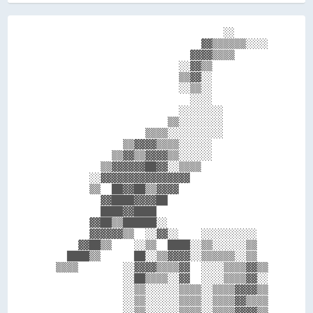
                                ░░      

                            ▓▓▒▒▒▒▒▒░░░░

                          ▓▓▓▓▒▒▒▒      

                        ░░▓▓▒▒          

                        ▒▒▓▓░░          

                        ░░▒▒░░          

                          ░░░░          

                        ░░░░░░░░        

                      ▒▒░░░░░░░░        

                  ▒▒▒▒░░░░░░░░░░        

              ▒▒▓▓▓▓▒▒▒▒░░░░░░          

            ▒▒▓▓▒▒▓▓▓▓▒▒░░░░░░          

          ▒▒▓▓▓▓▓▓██▓▓░░▒▒▒▒            

        ░░▓▓▓▓▓▓▓▓▓▓▓▓▓▓▓▓              

        ▒▒  ██▓▓██▒▒▓▓▓▓                

          ▓▓████▓▓▓▓██                  

          ████▓▓████                    

        ▓▓██▒▒██████░░                  

        ▓▓▓▓▓▓▒▒  ░░▓▓░░    ░░░░░░░░░░  

      ▓▓██▒▒    ░░▒▒  ████░░▒▒░░░░░░▒▒  

    ████▒▒      ██░░▒▒▓▓▓▓░░▒▒▒▒▒▒░░▒▒  

  ▒▒▒▒        ░░▓▓▓▓▒▒▒▒▓▓  ░░░░▒▒▒▒▓▓▒▒

              ░░██▒▒▒▒░░▓▓  ░░░░▒▒▒▒▓▓░░

              ░░▒▒░░░░░░▒▒▒▒░░▒▒▒▒▓▓▓▓▒▒

              ░░▒▒░░░░░░▒▒▒▒░░▒▒▒▒▓▓▒▒▒▒

              ░░▒▒░░░░░░▒▒▒▒░░▒▒▒▒▓▓▓▓▒▒
