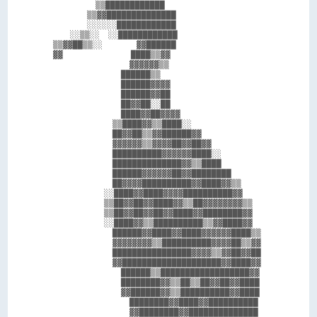
            ▒▒████████████                      

          ▒▒▓▓██████████████                    

          ░░░░░░████████████                    

      ░░▒▒░░  ░░████████████                    

  ▒▒▓▓██▒▒░░        ▓▓██████                    

  ▓▓                ████▒▒▓▓                    

                    ▓▓▓▓▓▓▒▒                    

                  ██████▒▒                      

                  ██████▓▓▓▓                    

                  ██████▓▓██                    

                  ██▓▓██░░██                    

                  ████▓▓██▓▓▓▓                  

                ▒▒████▓▓▒▒████░░                

                ██▓▓██▒▒▓▓██████▓▓              

                ▓▓▓▓▓▓▒▒▓▓▓▓██▓▓██▓▓            

                ██████████▓▓▓▓▓▓████░░          

                ██████████████▓▓▒▒████          

                ██████▓▓▓▓▓▓██▓▓████████        

                ██▓▓▓▓██████████▓▓████▓▓▒▒      

              ░░████▓▓████▓▓▓▓██████████▓▓      

              ▒▒██▓▓██▓▓████▓▓▒▒██▓▓▓▓▓▓▓▓▒▒    

              ▒▒██▓▓██▓▓██▓▓████▓▓████████▓▓    

              ░░████▓▓▒▒██████████▒▒▓▓████▓▓    

                ██████▓▓████▓▓████▓▓▓▓▓▓████▒▒  

                ▓▓▓▓▓▓▓▓▒▒██████████▓▓▓▓██▒▒▓▓  

                ████████████████▓▓▓▓▒▒▓▓██▓▓██  

                ▓▓████████████████████▓▓████▓▓  

                  ██████▒▒██████████████████▓▓  

                  ████████▓▓▒▒██▒▒██▓▓██▓▓████  

                  ▓▓██████▓▓▒▒██████████▓▓████  

                    ████████▓▓████▓▓██████████  

                    ▓▓████████▓▓██████████████  
