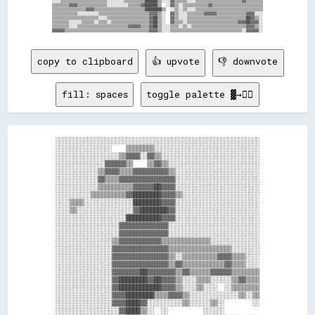
░░░░▒▒▒▒▒▒▒▒▒▒▒▒▒▒▒▒▒▒▒▒▒▒░░░░░░░░▒▒▒▒▒▒▒▒▒▒██████▒▒░░░░▓▓▒▒▒▒▒▒░░░░▒▒▒▒▒▒▒▒▒▒▒▒▒▒▒▒▒▒▒▒▒▒▓▓▒▒▒▒▒▒▒▒

▒▒▒▒▒▒▒▒▓▓▓▓▒▒▒▒▒▒▒▒▒▒▒▒▒▒░░░░░░░░░░▒▒▒▒▒▒▓▓██████▒▒  ░░▓▓▒▒░░▒▒▒▒▒▒▒▒▒▒▒▒▓▓▒▒▒▒▒▒▒▒▒▒▒▒▒▒▒▒▒▒▒▒▒▒▒▒

▒▒▒▒▒▒▒▒▒▒▒▒▒▒▒▒▓▓▓▓▒▒▒▒▒▒▒▒▒▒▒▒▒▒▒▒▒▒▒▒▒▒▒▒████████▒▒  ░░▒▒░░▒▒░░░░▒▒▒▒▒▒▒▒▒▒▒▒▒▒▒▒▒▒▒▒▒▒▒▒▒▒▒▒▒▒▒▒

▒▒▒▒▒▒▒▒▒▒▒▒░░░░░░░░░░▒▒▒▒▒▒▒▒▒▒▒▒▒▒▒▒▒▒▒▒▒▒▒▒▓▓▓▓▒▒░░  ▓▓▒▒░░░░▒▒▒▒▒▒▒▒▓▓▓▓▓▓▒▒▒▒▒▒▒▒▒▒▒▒▒▒▓▓▓▓░░░░

▒▒▒▒▒▒▒▒▒▒▒▒▒▒▒▒▒▒▒▒▒▒░░░░▒▒▒▒▒▒▒▒▒▒▒▒▒▒▒▒▒▒▒▒▓▓██▒▒░░  ▓▓▒▒░░░░▒▒▒▒▒▒▒▒▒▒▒▒▒▒▒▒▒▒▒▒▒▒▒▒▒▒▒▒██▓▓▒▒░░

▒▒▒▒▒▒▒▒░░░░░░▒▒▒▒▒▒░░▒▒▒▒░░▒▒▒▒▒▒▒▒▒▒▒▒▒▒▒▒▒▒▓▓██▒▒░░  ▓▓▒▒▒▒░░▒▒▒▒▒▒▒▒▒▒▒▒▒▒▒▒▒▒▒▒▒▒▒▒▓▓▓▓██▓▓▓▓░░

▒▒▒▒▒▒▒▒░░░░▒▒▒▒▒▒▒▒▒▒▒▒▒▒▒▒▒▒▒▒▒▒▒▒▓▓▓▓▓▓▒▒▒▒▓▓██▒▒░░░░▒▒▒▒░░▒▒░░▒▒▒▒▒▒▒▒▒▒▒▒▒▒▒▒▒▒▒▒▒▒▒▒▒▒▓▓▓▓▒▒░░

copy to clipboard
👍 upvote
👎 downvote
fill: spaces
toggle palette ▓→✊🏽
░░░░░░░░░░░░░░░░░░░░░░░░░░░░░░░░░░░░░░░░░░░░░░░░░░░░░░░░░░

░░░░░░░░░░░░░░░░    ▒▒▒▒▒▒▒▒░░░░░░░░░░░░░░░░░░░░░░░░░░░░░░

░░░░░░░░░░░░░░░░░░▒▒▓▓▓▓░░▓▓▒▒░░░░░░░░░░░░░░░░░░░░░░░░░░░░

░░░░░░░░░░░░░░▓▓▓▓▓▓▒▒    ▒▒▓▓▒▒░░░░░░░░░░░░░░░░░░░░░░░░░░

░░░░░░░░░░░░▒▒▓▓▓▓▒▒▒▒▓▓▓▓▓▓▓▓▓▓▒▒░░░░░░░░░░░░░░░░░░░░░░░░

░░░░░░░░░░░░▓▓▒▒▒▒▓▓▓▓▓▓▓▓▓▓▓▓▓▓▓▓░░░░░░░░░░░░░░░░░░░░░░░░

░░░░░░░░░░░░▒▒▒▒▒▒▒▒▒▒▓▓▓▓▓▓██▓▓▓▓░░░░░░░░░░░░░░░░░░░░░░░░

░░░░░░░░░░▒▒▒▒▒▒▒▒▒▒▓▓████████▓▓▓▓▒▒░░░░░░░░░░░░░░░░░░░░░░

░░░░▒▒▒▒░░░░░░░░░░░░░░████████▓▓▓▓░░░░░░░░░░░░░░░░░░░░░░░░

░░░░▒▒░░░░░░░░░░░░░░░░▓▓████████▓▓░░░░░░░░░░░░░░░░░░░░░░░░

░░░░░░░░░░░░░░░░░░░░██████████▓▓▓▓░░░░░░░░░░░░░░░░░░░░░░░░

░░░░░░░░░░░░░░░░░░▓▓▓▓▓▓▓▓▓▓▓▓▓▓░░░░░░░░░░░░░░░░░░░░░░░░░░

░░░░░░░░░░░░░░░░░░▓▓▓▓▓▓▓▓▓▓▓▓▓▓░░░░░░░░░░░░░░░░░░░░░░░░░░

░░░░░░░░░░░░░░░░▒▒▓▓▓▓▓▓▓▓▓▓▓▓▒▒▒▒▒▒▒▒▒▒▒▒▒▒░░░░░░░░░░░░░░

░░░░░░░░░░░░░░░░▓▓▓▓▓▓▓▓▓▓▓▓▓▓▓▓▒▒▒▒▒▒▒▒▒▒▒▒▒▒▒▒▒▒░░░░░░░░

░░░░░░░░░░░░░░░░▓▓▓▓▓▓▓▓▓▓▓▓▓▓▓▓▒▒░░▒▒▒▒▒▒▒▒▒▒▓▓▓▓▒▒▒▒░░░░

░░░░░░░░░░░░░░░░▓▓▓▓▓▓▓▓▓▓▓▓▓▓▓▓▒▒▓▓▒▒▒▒▒▒▒▒▒▒▒▒▓▓▒▒▒▒░░░░

░░░░░░░░░░░░░░░░▓▓▓▓▓▓▓▓██▓▓▓▓▓▓▓▓▒▒▓▓▒▒▒▒▒▒▓▓▓▓▓▓▒▒▒▒▒▒▒▒

░░░░░░░░░░░░░░░░▓▓████████▓▓██▓▓▓▓▒▒░░░░▒▒▒▒░░░░░░▒▒▓▓▒▒▒▒

░░░░░░░░░░░░░░░░▓▓████████████▓▓▓▓▒▒░░░░▒▒░░░░  ░░▒▒▒▒▒▒▒▒

░░░░░░░░░░░░░░░░▓▓▓▓████████▒▒▒▒▓▓▓▓▒▒░░░░░░░░░░░░░░▒▒░░▒▒

░░░░░░░░░░░░░░░░▓▓▓▓████▓▓░░░░░░░░░░▒▒░░░░░░▒▒░░        ░░

░░░░░░░░░░░░░░░░░░▓▓████▒▒░░  ░░          ░░░░░░          
