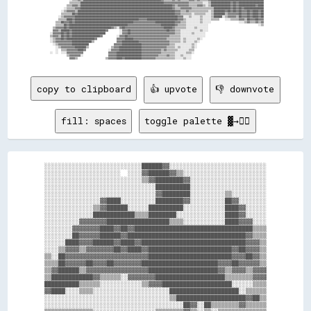
                ░░▒▒▒▒▓▓▒▒████████████████████████████████████████████████████████▓▓▒▒▒▒▒▒▓▓▒▒▓▓▒▒▒▒▒▒▓▓▓▓▒▒▓▓▒▒▒▒▒▒▓▓██████████████████████████████████████

                ▒▒▒▒▒▒▒▒████████████████████████████████████████████████████████████▓▓▓▓▓▓▓▓▓▓▓▓▓▓▓▓▓▓▒▒▒▒▒▒▒▒▒▒░░░░▒▒██████████████▓▓██▓▓██████████████████

              ▒▒▒▒▓▓▓▓▒▒██████████████████████████████████████████████████████████████████▓▓▒▒▓▓▓▓▓▓▓▓▒▒▒▒▒▒▓▓▓▓▒▒░░▒▒██████████████▓▓██▓▓████████████▓▓████

            ░░▒▒▒▒▒▒▓▓▓▓██████████████████████████████████████████████████████████████████▓▓▒▒▒▒▓▓▓▓▓▓▓▓▒▒▒▒▒▒▒▒▒▒▒▒▒▒▒▒████████████▓▓██▓▓██▓▓██████████████

          ░░▒▒▓▓▓▓▓▓▒▒██████████████████████████████████████████████████████████████████████▓▓▓▓▒▒▒▒▓▓▒▒▒▒▒▒▒▒▒▒▒▒▒▒░░▒▒████████▓▓██▓▓██▓▓██▓▓▓▓██▓▓████▓▓██

          ▒▒▒▒▒▒▒▒██▓▓██████████████████████████████████████████████████████████████████████▓▓▓▓▒▒▒▒▒▒▒▒░░▒▒▒▒▒▒▒▒░░░░▒▒████████▒▒▓▓▓▓▓▓▓▓██▓▓▓▓██▓▓████▓▓██

        ░░▒▒▓▓▓▓▓▓▓▓██████████████████████████████████████████████████████████████████████████▓▓▓▓░░░░▒▒░░░░░░▒▒░░░░░░▒▒██████░░▒▒▓▓▓▓▓▓▒▒██▓▓▓▓██▓▓████▓▓██

        ▒▒▒▒▒▒████▓▓██████████████████████████████████████████████▓▓▓▓▓▓██████████████████████▓▓▓▓▒▒░░░░░░░░░░▒▒░░░░░░▒▒▒▒▒▒    ░░░░▒▒▒▒▒▒▓▓▓▓▒▒██▓▓▓▓██▓▓▓▓

      ▒▒▒▒██▓▓▓▓██▓▓██████████████████████████████████████████▓▓▓▓▓▓▓▓▓▓▓▓▓▓▓▓██████████████▓▓▓▓▒▒▒▒░░░░░░░░░░▒▒░░░░░░                    ░░░░▒▒▓▓▒▒▒▒▓▓▒▒▓▓

      ▒▒▒▒▒▒██▓▓██████████████████████████████████████████▓▓▓▓▓▓▓▓▓▓▓▓▓▓▓▓▓▓▓▓▓▓▓▓██████████▓▓▒▒▒▒▒▒░░░░░░░░░░░░░░░░                                    ░░▒▒

    ▒▒▓▓▓▓▓▓██▓▓██████████████████████████████▓▓▒▒░░▓▓██▓▓▓▓▓▓▓▓▓▓▓▓▓▓▓▓▓▓▓▓▓▓▓▓▓▓▓▓██████▓▓▒▒▒▒▒▒▒▒░░░░░░▒▒░░░░░░░░                                        

    ▓▓▓▓▒▒██████▓▓████████████████████████▓▓        ░░▓▓▓▓██▓▓▓▓▓▓▓▓▓▓▓▓▓▓▓▓▓▓▓▓▓▓▓▓▓▓██▓▓▓▓▒▒▒▒░░░░░░░░░░░░░░▒▒░░░░                                        

  ░░▓▓▓▓▓▓██▓▓██▓▓████████████████████████          ░░▓▓▓▓██▓▓▓▓▓▓▓▓▓▓▓▓▓▓▓▓▓▓▓▓▓▓▓▓▓▓▓▓▓▓▓▓▒▒▒▒░░░░░░░░▒▒░░░░░░░░                                          

  ▒▒▓▓▓▓▒▒██▓▓██▓▓████████████████████▓▓          ░░▓▓▓▓██▓▓▓▓▓▓▓▓▓▓▓▓▓▓▓▓▓▓▓▓▓▓▓▓▓▓▓▓▓▓▒▒▒▒▒▒▒▒░░░░░░░░░░░░░░░░░░                                          

  ░░▒▒▓▓▓▓██▓▓████████████████████▓▓              ▓▓▓▓▓▓██████▓▓▓▓▓▓▓▓▓▓▓▓▓▓▓▓▓▓▓▓▓▓▓▓▒▒▒▒▒▒▒▒▒▒░░▒▒░░░░░░░░▒▒░░                                            

  ░░▒▒▓▓▓▓▓▓▓▓▓▓▓▓██████████████▒▒                ▓▓▓▓████████████▓▓▓▓▓▓▓▓▓▓▓▓▓▓▓▓▓▓▓▓▓▓▒▒▒▒▒▒▒▒░░▒▒░░░░░░▒▒░░                                              

    ░░▒▒▓▓▓▓▓▓▓▓▓▓████████████                  ▓▓▓▓▓▓██████████████▓▓▓▓▓▓▓▓▓▓▓▓▓▓▓▓▓▓▓▓▒▒▒▒░░░░░░░░░░░░▒▒░░                                                

      ░░▒▒▓▓▓▓▓▓▓▓▓▓████████▒▒                ▒▒▓▓▓▓████████████████▓▓▓▓▓▓▓▓▓▓▓▓▓▓▓▓▓▓▒▒▒▒▒▒░░▒▒░░░░░░░░▒▒░░                                                

      ░░  ▒▒▒▒▓▓▓▓▓▓▓▓████▓▓                ░░▓▓▓▓▓▓████████████████▓▓▓▓▓▓▓▓▓▓▓▓▓▓▒▒▓▓▒▒▒▒▒▒▒▒░░░░░░░░▒▒▒▒                                                  

  ░░  ░░  ░░░░▓▓▓▓▓▓▓▓▓▓▓▓                  ▓▓▓▓▓▓██████████████████▓▓▓▓▓▓▓▓▓▓▓▓▓▓▒▒▒▒▒▒▒▒▒▒░░░░░░░░▒▒▒▒░░                                                  

              ▒▒▓▓▓▓▓▓▓▓░░                  ▓▓▓▓▓▓██████████████████▓▓▓▓▓▓▓▓▓▓▓▓▒▒▒▒▒▒▓▓▒▒▒▒░░░░▒▒░░░░░░                                                    

copy to clipboard
👍 upvote
👎 downvote
fill: spaces
toggle palette ▓→✊🏽
░░░░░░░░░░░░░░░░░░░░░░░░░░░░██████▓▓░░░░░░░░░░░░░░░░░░░░░░░░░░░░

░░░░░░░░░░░░░░░░░░░░░░  ░░░░▓▓██████▓▓▒▒░░░░░░░░░░░░░░░░░░░░░░░░

░░░░░░░░░░░░░░░░░░░░░░░░░░░░▒▒▓▓████████▓▓░░░░░░░░░░░░░░░░░░░░░░

░░░░░░░░░░░░░░░░░░░░░░░░░░░░░░░░██████████░░░░░░░░░░░░░░░░░░░░░░

░░░░░░░░░░░░░░░░░░░░░░░░░░░░░░░░▓▓████████░░░░░░░░░░▒▒░░░░░░░░░░

░░░░░░░░░░░░░░░░▓▓████░░░░░░░░░░████████▓▓░░░░░░░░░░██▓▓░░░░░░░░

░░░░░░░░░░░░░░▒▒▓▓██████░░░░░░██████████░░░░░░░░░░░░████▓▓░░░░░░

░░░░░░░░░░░░░░████████████▒▒▒▒████████░░░░░░░░░░░░░░████▓▓░░░░░░

░░░░░░░░░░▓▓▓▓▓▓▓▓██████████████████▒▒▒▒░░░░░░░░░░░░████▓▓▓▓░░░░

░░░░░░░░▓▓▓▓▓▓▓▓████▓▓██▓▓██████████████████████████████████▒▒▒▒

░░░░░░░░██▓▓▓▓▓▓██████▓▓██████████████████████████████████▓▓▒▒▒▒

░░░░░░████▓▓▓▓██████▓▓████▓▓██████████████████████████████▓▓▓▓▒▒

░░░░▒▒▓▓▓▓▒▒▓▓▓▓▓▓▓▓██▓▓████▓▓████████████████████████▓▓██▓▓▓▓▒▒

▒▒░░██▓▓▓▓▓▓▓▓▓▓▓▓▓▓▓▓▓▓▓▓▓▓▓▓████████████████████████▓▓▓▓██▓▓▒▒

▒▒▒▒██▓▓▓▓▓▓██▓▓▓▓██▓▓▓▓▓▓▓▓██████████████████████▓▓▓▓██▓▓▓▓▓▓▒▒

▒▒▓▓██████▒▒▓▓▓▓▓▓▓▓▓▓▓▓▓▓▓▓▓▓████████████████████▓▓▒▒▓▓▓▓▒▒▓▓▓▓

▒▒████████████▓▓▒▒▒▒▒▒░░▓▓▓▓▓▓▓▓████████████████████▒▒▒▒▒▒▒▒▓▓▓▓

██████████▒▒▒▒▒▒░░░░░░░░░░░░▒▒▓▓▓▓████████████████████░░░░░░▒▒▒▒

▓▓████░░░░▒▒▒▒░░░░░░░░░░░░░░░░░░░░░░████████████████████░░▒▒▒▒▒▒

░░░░░░░░░░░░░░░░░░░░░░░░░░░░░░░░░░░░▒▒████████████████████▓▓██▒▒

░░░░░░░░░░░░░░░░░░░░░░░░░░░░░░░░░░░░░░░░██▓▓░░██▒▒▒▒▒▒▒▒▓▓▒▒▒▒▒▒
