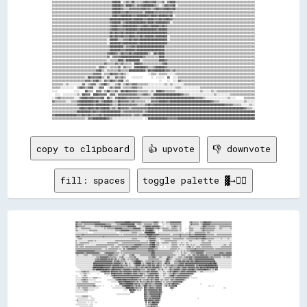
copy to clipboard
👍 upvote
👎 downvote
fill: spaces
toggle palette ▓→✊🏽
▓▓▓▓▒▒▒▒▓▓▓▓▓▓▓▓▓▓▓▓▓▓▓▓▓▓▓▓▓▓▓▓▓▓▓▓▒▒▒▒▒▒▒▒▒▒▒▒▒▒▒▒▒▒▒▒▒▒▓▓▓▓▓▓▓▓▓▓▓▓▓▓████████▓▓▓▓▓▓▓▓▓▓▓▓▓▓▓▓▒▒▒▒▒▒▒▒▒▒▒▒▒▒▒▒▒▒▓▓▓▓▓▓▒▒░░░░▒▒░░░░▒▒▒▒▒▒▓▓▓▓▓▓▓▓▓▓▓▓▓▓▓▓░░          ▒▒▓▓▒▒▒▒▒▒▒▒▒▒░░▒▒▒▒▓▓██▓▓▓▓▓▓▓▓▒▒▒▒▒▒▒▒▒▒▒▒▒▒▒▒▒▒▒▒▒▒▒▒▒▒▒▒▒▒
▓▓▒▒▒▒▒▒▒▒░░▒▒▒▒▒▒▒▒▒▒▒▒▒▒▒▒▓▓▓▓▓▓▓▓▓▓▓▓▓▓▓▓▒▒▒▒▒▒▒▒░░░░░░░░▒▒▒▒▒▒▓▓▓▓▓▓▓▓▓▓▓▓▓▓▓▓▓▓██░░░░▒▒▒▒▒▒░░░░▒▒▒▒▒▒▒▒▒▒▒▒░░▒▒▒▒▒▒░░    ░░░░░░░░░░░░▒▒▒▒▒▒▒▒▒▒▒▒▒▒▒▒░░          ░░▓▓▒▒▒▒▒▒▒▒▒▒░░░░▒▒▓▓▓▓▓▓▓▓▓▓▒▒▒▒▒▒▒▒▒▒▒▒▒▒▒▒▒▒▒▒▒▒▒▒▒▒▒▒▒▒▒▒
▓▓▓▓▒▒▒▒▒▒▒▒▒▒░░░░░░░░░░░░░░▒▒▒▒▒▒▒▒▒▒▓▓▒▒▓▓▓▓▓▓▓▓▓▓▒▒▒▒▒▒▒▒▒▒▒▒▒▒▒▒▒▒▒▒▒▒▒▒▓▓▓▓▓▓▓▓▓▓▓▓░░  ░░░░░░▒▒▒▒▓▓▓▓▓▓▓▓▒▒▓▓▓▓▓▓▓▓▓▓▒▒░░░░░░  ░░░░░░░░▒▒▒▒▓▓▒▒▒▒░░▒▒░░          ▒▒░░░░░░░░░░░░░░░░▒▒▓▓▓▓▒▒▒▒▒▒▒▒▒▒▒▒▒▒░░░░░░▒▒▒▒▒▒▒▒▒▒▒▒▒▒▒▒▒▒
▒▒░░░░░░▒▒▒▒▒▒▒▒▒▒▒▒▒▒░░░░░░░░░░░░░░░░░░░░▒▒░░▒▒▒▒▒▒▒▒▒▒▒▒▓▓▓▓▓▓▓▓▓▓▒▒▒▒▒▒▒▒▒▒▒▒▒▒▒▒▓▓▓▓▓▓▓▓▓▓▒▒░░░░░░▓▓▓▓▓▓▓▓▓▓▓▓▒▒▒▒▒▒▓▓▒▒░░▒▒▒▒▒▒▒▒▒▒░░░░▒▒▒▒▒▒▒▒░░░░▒▒░░    ░░  ░░▒▒▒▒▒▒░░░░░░░░░░▒▒▒▒▓▓▒▒▒▒▒▒▒▒▒▒▒▒▒▒▒▒░░░░░░▒▒▒▒░░░░░░░░░░░░▒▒
▒▒▒▒░░░░░░░░░░░░░░░░▒▒▒▒▒▒▒▒▒▒▒▒░░░░░░░░░░░░░░░░░░░░░░░░░░▒▒▒▒▒▒▒▒▓▓▓▓▓▓▓▓▓▓▓▓▒▒▒▒▒▒▒▒▒▒▒▒▒▒▒▒▒▒░░▒▒░░▓▓▓▓▓▓████▓▓░░░░  ░░    ░░▒▒▒▒▒▒▒▒▒▒▒▒▒▒▒▒▒▒▒▒▒▒░░▒▒░░          ▒▒▒▒▒▒░░░░░░░░░░░░▒▒▓▓▒▒▒▒▒▒▒▒▒▒▒▒▒▒░░░░░░░░░░░░░░░░░░░░░░░░░░
░░░░░░░░░░░░░░░░░░        ░░░░░░░░░░░░░░░░░░░░░░░░░░░░░░░░░░    ░░░░░░░░░░░░░░░░░░▒▒▒▒▒▒▒▒░░░░░░░░  ▒▒████████████▓▓░░  ░░░░░░░░░░░░░░░░░░░░░░░░░░░░░░░░░░░░░░  ░░░░░░▒▒░░░░░░▒▒▒▒▒▒▒▒▒▒▒▒▒▒▒▒░░▒▒▒▒░░░░░░░░░░░░░░░░░░░░░░░░░░░░░░░░
▒▒▒▒▒▒▒▒▒▒▓▓▒▒▒▒▒▒▒▒▒▒▒▒▒▒▒▒▒▒▒▒▒▒▒▒▒▒▒▒▒▒▒▒▒▒▒▒▒▒▒▒▒▒▒▒▒▒▒▒▒▒▒▒░░▒▒░░▒▒▒▒▒▒▒▒▒▒▒▒▒▒▒▒▒▒▒▒░░▒▒▒▒▒▒▒▒▒▒▒▒████████▓▓▓▓▓▓▓▓▓▓▒▒▒▒▒▒▒▒▒▒▒▒▒▒▒▒░░░░▒▒▒▒▒▒▒▒▒▒▓▓▒▒▒▒▒▒▒▒▒▒▒▒▓▓▒▒▒▒▒▒▓▓▓▓▓▓▓▓▓▓▓▓▓▓▓▓▒▒▒▒▒▒▒▒▒▒▒▒░░░░▒▒▒▒▒▒▒▒▒▒▒▒▒▒▒▒▒▒▒▒▒▒
▒▒▓▓▓▓▒▒▒▒▒▒▒▒▒▒▒▒▒▒▒▒▒▒▒▒▒▒▒▒▒▒▒▒▒▒▒▒▒▒▓▓▒▒▒▒▒▒▒▒▒▒▒▒▒▒▒▒▒▒▒▒▒▒▒▒▒▒▒▒▒▒▒▒▒▒▒▒▒▒▒▒▒▒▒▒▒▒▒▒▒▒▒▒▒▒▒▒▒▒▒▒▓▓▒▒▓▓██▓▓▓▓▓▓▓▓▒▒▒▒▒▒▒▒▒▒▒▒▒▒▒▒▒▒▒▒▒▒▒▒▒▒▒▒▒▒▒▒▒▒▓▓▒▒▒▒▒▒▒▒▒▒▒▒▓▓▓▓▓▓▓▓▓▓▓▓▓▓▓▓▓▓▓▓██▓▓▒▒▒▒▒▒▒▒▒▒▒▒▒▒▒▒▒▒▒▒▒▒▒▒▒▒▒▒▒▒▒▒▒▒▒▒▒▒
░░░░▒▒▒▒▒▒░░░░░░░░░░░░░░░░░░░░░░░░░░░░░░░░░░░░░░░░░░░░░░░░░░░░░░░░░░░░░░░░░░░░░░░░▒▒▒▒▒▒▒▒░░░░░░░░░░░░░░░░▒▒▓▓▓▓▓▓▓▓▒▒░░░░░░▒▒▒▒▒▒▒▒▒▒▒▒▒▒░░░░▒▒▒▒▒▒▒▒▒▒▒▒▒▒▒▒░░░░▒▒▒▒▒▒▒▒▒▒▒▒▒▒▓▓▒▒▒▒▒▒▓▓▓▓▓▓▒▒▒▒▒▒▒▒▒▒▒▒░░░░░░░░░░▒▒░░░░░░░░▒▒░░░░
▒▒░░░░░░░░░░░░░░░░▒▒▒▒▒▒▒▒░░▒▒░░░░░░░░░░░░░░░░░░░░░░░░░░░░▒▒▒▒▒▒▒▒▒▒▒▒▒▒▒▒▒▒▒▒▒▒▒▒▒▒▒▒▒▒▒▒▒▒▒▒░░░░░░░░░░▒▒░░▓▓▓▓▓▓▓▓▒▒░░░░  ░░░░░░▒▒▒▒▒▒▒▒▒▒▒▒▒▒▒▒▒▒░░░░░░░░░░░░░░░░░░▒▒▒▒░░░░░░░░░░░░░░▒▒▒▒░░░░░░▒▒▒▒░░░░░░░░░░░░░░░░░░░░░░░░░░░░░░
▒▒░░░░▒▒▒▒▒▒▒▒▒▒▒▒▒▒░░░░░░░░░░░░░░░░░░░░░░░░░░▒▒▒▒▒▒▒▒▒▒▒▒▒▒▒▒░░░░░░▒▒▒▒▒▒▒▒▒▒▒▒▒▒▒▒▒▒▒▒▒▒▒▒▒▒▒▒▒▒▒▒▒▒▒▒▒▒░░▓▓▓▓████░░▒▒▒▒░░░░▒▒▒▒▒▒▒▒▒▒░░░░▒▒▒▒▒▒▒▒░░░░░░▒▒░░░░░░▒▒░░░░░░░░░░░░░░░░░░░░▒▒▒▒▒▒▒▒▒▒▒▒▒▒░░░░░░░░░░░░░░░░░░░░░░░░░░░░▒▒
▒▒▒▒▒▒▒▒▒▒▒▒░░░░░░░░░░░░░░░░░░▒▒▒▒▒▒▒▒▒▒▒▒▒▒▒▒▒▒▒▒▒▒▒▒▒▒░░░░░░▒▒▒▒▒▒▒▒▒▒▒▒▒▒▒▒▒▒▒▒▒▒▒▒▓▓▓▓▓▓▓▓▓▓▒▒▒▒▒▒▒▒▒▒▒▒▓▓▓▓████▒▒▒▒▒▒░░░░░░░░░░░░░░░░░░▒▒▒▒▒▒▒▒░░░░▒▒░░▒▒░░░░▒▒▒▒░░▒▒░░▒▒░░░░░░░░▒▒▒▒▒▒▒▒▒▒▒▒▒▒▒▒░░░░░░░░░░░░░░░░░░▒▒▒▒░░░░▒▒▒▒
▒▒▒▒░░▒▒▒▒▒▒░░▒▒▒▒▒▒▒▒▒▒▒▒▒▒▒▒▒▒▒▒▒▒▒▒▒▒▒▒▒▒▒▒░░░░░░▒▒▒▒░░▒▒▒▒▒▒░░░░▒▒▒▒▒▒▓▓▒▒▒▒▒▒▓▓▓▓▓▓▓▓▓▓▒▒▒▒▒▒▒▒▒▒▒▒▒▒▒▒▓▓▓▓████▒▒▒▒░░░░  ░░░░  ░░░░░░░░▒▒▒▒▒▒▒▒▒▒░░░░░░░░░░░░▒▒▒▒▓▓░░▒▒░░░░▒▒▒▒▒▒░░▒▒▒▒▒▒▒▒▒▒▒▒▒▒▒▒░░░░░░░░░░░░▒▒▒▒▒▒▒▒▒▒▒▒▒▒▒▒
▒▒▒▒▒▒▒▒▒▒▒▒▒▒▒▒▒▒▒▒▒▒▒▒▒▒▒▒▒▒▒▒▒▒▒▒▒▒░░░░░░▒▒░░▒▒▒▒▒▒▒▒▒▒▒▒▒▒░░▒▒░░░░▓▓░░▒▒▓▓▓▓▓▓▓▓▓▓▓▓▒▒▒▒▒▒▒▒▒▒▒▒▒▒▒▒▒▒▓▓▓▓▓▓▓▓▒▒▒▒▒▒░░░░░░░░░░░░░░░░░░▒▒▒▒▒▒▒▒▒▒░░▒▒░░░░░░░░░░▒▒▒▒▒▒▒▒▒▒▒▒▓▓▒▒▒▒▒▒▒▒▒▒▒▒▒▒▒▒▒▒▒▒▒▒▒▒▒▒░░▒▒▒▒▒▒▒▒▒▒▒▒▒▒▒▒▒▒▒▒▒▒▒▒
▒▒▓▓▓▓▓▓▓▓▓▓▓▓▓▓▓▓▓▓▓▓▓▓▓▓▓▓▒▒▒▒▒▒▒▒▒▒▒▒▒▒▒▒▒▒▒▒▒▒▒▒▒▒▒▒▒▒▒▒░░░░░░▒▒▒▒▒▒▒▒▒▒▒▒▒▒▒▒▒▒▒▒▒▒▒▒▒▒▒▒▒▒▒▒▒▒▒▒▒▒▒▒▓▓▓▓▓▓██▓▓▒▒▒▒▒▒▒▒▒▒▒▒▒▒▒▒▒▒▒▒▒▒▒▒▒▒▒▒▒▒░░▒▒░░░░▒▒░░▒▒░░▒▒▒▒▒▒▓▓▓▓▓▓▓▓▓▓▓▓▓▓▓▓▓▓▓▓▒▒▒▒▒▒▒▒▒▒▒▒▒▒▒▒▒▒▒▒▒▒▒▒▒▒▒▒▒▒▒▒▒▒▒▒▒▒▒▒
▓▓▓▓▓▓▓▓▓▓▓▓▒▒▒▒▓▓▓▓▓▓▓▓▓▓▓▓▓▓▓▓▓▓▒▒░░░░░░▒▒▓▓▓▓▓▓▓▓▓▓▓▓▒▒▒▒▒▒▒▒░░▒▒░░▒▒▒▒▒▒▒▒▒▒▒▒▒▒▒▒▒▒▒▒▒▒▒▒▒▒▒▒▒▒▒▒▒▒▒▒▒▒▒▒▓▓██▓▓▒▒▒▒▒▒▒▒▒▒▒▒▒▒▒▒▒▒▒▒▒▒▒▒▒▒░░░░░░░░░░░░▒▒░░▒▒▒▒░░░░░░▒▒▒▒▒▒▒▒▓▓▓▓▓▓▓▓▓▓▒▒░░▒▒▒▒▒▒▒▒▒▒▒▒▒▒▒▒▒▒▒▒▓▓▓▓▓▓▒▒▒▒▓▓▓▓▓▓▓▓
░░▒▒░░░░░░░░▒▒▒▒▒▒░░░░░░▒▒▒▒▒▒▒▒▒▒▒▒▒▒▒▒▒▒▒▒▒▒▒▒▓▓▓▓▓▓▒▒▒▒▒▒▒▒░░░░░░▒▒▒▒░░░░░░▒▒▒▒▓▓▓▓░░░░░░░░▒▒▒▒▒▒▒▒▒▒▒▒▒▒▒▒▓▓▓▓▓▓▒▒▒▒▒▒▒▒▒▒▒▒▒▒▒▒▒▒▒▒▒▒▒▒▒▒▒▒▒▒░░░░░░░░▒▒▒▒▒▒░░░░▒▒▒▒░░▒▒▓▓▒▒▒▒▓▓▒▒▓▓▓▓▓▓▒▒▓▓▒▒▒▒▒▒▒▒▒▒▓▓▓▓▓▓▓▓▓▓▒▒▓▓▓▓▓▓▓▓▓▓▓▓▓▓
░░░░░░░░░░░░░░░░░░░░░░░░░░░░░░▒▒▒▒▒▒▓▓▓▓▓▓▓▓▓▓▓▓▒▒▒▒▒▒▒▒▒▒▒▒░░░░▒▒▒▒▓▓░░░░░░░░▒▒▒▒▒▒▒▒▓▓░░░░░░░░░░░░░░░░░░▒▒▒▒▒▒▓▓▓▓▒▒░░░░▒▒▒▒░░░░░░░░▓▓▓▓▒▒▒▒░░░░░░░░▒▒▒▒▒▒░░▒▒▒▒▓▓▒▒▓▓▓▓▒▒▒▒▓▓▓▓▓▓▓▓▓▓▓▓▓▓▓▓▓▓▓▓▒▒▒▒▓▓▒▒▒▒▒▒▒▒▒▒▒▒░░░░▒▒░░▒▒▒▒▒▒░░
░░░░░░░░░░░░░░░░░░░░░░░░░░░░▒▒▒▒▓▓▒▒▓▓▓▓▓▓▓▓▓▓▒▒▓▓▒▒▓▓▒▒▒▒▓▓░░▒▒░░▒▒▒▒▓▓░░░░▒▒░░▒▒▒▒▒▒▒▒▓▓▓▓░░░░░░░░░░░░░░▒▒▒▒▒▒▒▒▒▒▒▒▒▒▒▒░░░░░░░░░░▓▓██▒▒▒▒░░░░░░▒▒▒▒▒▒▒▒░░▒▒▒▒▒▒▒▒▒▒▓▓▓▓▒▒▒▒▓▓▓▓▓▓▓▓▓▓▓▓▓▓▓▓▓▓▓▓▓▓▓▓▓▓▓▓░░░░░░░░░░░░░░░░░░░░░░░░░░
░░░░░░░░░░░░░░░░░░░░░░░░░░░░▓▓▓▓▓▓▓▓▓▓▓▓▓▓▓▓▓▓▓▓▓▓▓▓▓▓░░▓▓▒▒▓▓▓▓▒▒▒▒▒▒▒▒▒▒░░░░░░░░▒▒▒▒▓▓██████▓▓▒▒░░░░▒▒▒▒▒▒▒▒▒▒▓▓▒▒▒▒▒▒▒▒▒▒▒▒░░░░▒▒▓▓▓▓▒▒░░░░░░▒▒▒▒▒▒▓▓▓▓▒▒▓▓▓▓▒▒▓▓▓▓▒▒▓▓▓▓▒▒▓▓██▓▓▓▓▓▓▓▓▓▓▓▓▓▓▓▓▓▓▓▓▓▓▓▓██░░░░░░░░░░░░░░░░░░░░░░░░
░░░░░░░░░░░░░░░░░░░░░░░░░░██▓▓▓▓▓▓▓▓▓▓▓▓▓▓▓▓▓▓▓▓▓▓▓▓▓▓▒▒▓▓▓▓▓▓▓▓▓▓▒▒▒▒░░▓▓▒▒░░▒▒░░░░▒▒▓▓████████░░▒▒░░▒▒▓▓▓▓▓▓▒▒▓▓▒▒▒▒▒▒▓▓▒▒▒▒░░░░▓▓▓▓▒▒▓▓░░░░░░▒▒▒▒▒▒▒▒▓▓▓▓▓▓▒▒▓▓▓▓▓▓▓▓▓▓▓▓▓▓▓▓▓▓▓▓▓▓▓▓▓▓▓▓▓▓▓▓▓▓▓▓██▓▓▓▓████░░░░░░░░░░░░░░░░░░░░░░
░░░░░░░░░░░░░░░░░░░░░░░░░░▓▓▓▓██▓▓██▓▓██▓▓▓▓▓▓▓▓▓▓▓▓▒▒▓▓▓▓▓▓▓▓▓▓▒▒▓▓▒▒▒▒▒▒▓▓░░▒▒░░░░░░▒▒▓▓▓▓▓▓▒▒▒▒▓▓▒▒▒▒▒▒▓▓▓▓▒▒▓▓▓▓░░▓▓▓▓▒▒▒▒░░▒▒░░▒▒▒▒▒▒▒▒▓▓▒▒▒▒▒▒▒▒▓▓▓▓▓▓▓▓▒▒▓▓▓▓▓▓▓▓▓▓▓▓▓▓░░▓▓▒▒██▓▓▓▓▓▓▓▓██▓▓██▓▓██▓▓▓▓██▒▒░░░░░░░░░░░░░░░░░░░░
  ░░░░░░░░░░░░░░░░░░░░░░▒▒████▓▓██▓▓████▓▓▓▓▓▓▓▓▓▓▒▒▒▒██▓▓▓▓▓▓▓▓▓▓▓▓▓▓▒▒▒▒▒▒▒▒▒▒▒▒▒▒▒▒▒▒▓▓▒▒▒▒▒▒▓▓▒▒▒▒▓▓▓▓▒▒▓▓▒▒▓▓▓▓▓▓▓▓▓▓▒▒▒▒░░░░▒▒▒▒░░▒▒▓▓▒▒▒▒▒▒▒▒▓▓▓▓▒▒▒▒▓▓▓▓▓▓▒▒▓▓▓▓▓▓▓▓▓▓▒▒▓▓▓▓▒▒██▓▓▓▓▓▓▓▓██▓▓██▓▓██▓▓▓▓██  ░░░░░░░░░░░░░░░░░░
      ░░░░░░░░░░░░░░░░░░▒▒▓▓▒▒████████▓▓██▓▓██▓▓▓▓▒▒▓▓██▓▓▓▓▓▓▓▓▓▓▒▒▒▒▓▓▓▓▓▓▓▓▓▓▒▒▒▒▓▓▓▓▓▓▓▓▓▓▒▒▒▒▒▒▒▒░░▒▒▓▓▒▒▓▓▓▓▓▓▒▒░░▒▒▒▒░░▓▓░░░░░░░░▒▒▓▓▒▒▒▒▓▓▓▓▓▓▓▓▒▒▒▒▓▓▓▓▓▓▒▒▓▓▓▓▓▓██▓▓▒▒▒▒▓▓▓▓▓▓▓▓▓▓██▓▓▓▓▒▒▒▒░░▒▒░░██▒▒                    
░░░░░░░░▒▒▒▒▓▓▒▒▒▒▒▒░░░░░░░░░░░░░░░░▒▒▓▓▓▓██▓▓▓▓▓▓▒▒██▓▓▓▓▓▓▓▓▒▒▓▓▓▓▒▒▓▓▓▓▓▓▓▓▓▓▓▓▒▒▓▓▓▓▓▓▒▒▓▓▒▒▒▒▒▒▒▒▒▒▓▓▓▓▒▒▓▓▓▓▓▓▓▓▓▓░░░░░░░░▒▒░░░░▒▒▒▒▓▓▒▒▓▓██▓▓▓▓▒▒▒▒▓▓▓▓▓▓▒▒▓▓▓▓▓▓▓▓▓▓▓▓▓▓░░░░░░▒▒▒▒░░░░░░░░░░░░░░░░░░                        
      ░░░░░░▒▒▒▒░░░░░░          ░░        ▒▒▒▒▒▒▒▒░░██▓▓██▓▓▓▓▓▓▓▓▓▓▒▒▓▓▓▓▓▓██▓▓▓▓▒▒▓▓▓▓▓▓▒▒▒▒▓▓▓▓▒▒▒▒░░▒▒▒▒▓▓▓▓▓▓▓▓▓▓▓▓▒▒░░░░░░▒▒▒▒░░░░▒▒▒▒▒▒██▓▓▒▒▒▒▒▒▓▓▓▓▓▓▓▓▓▓▓▓▓▓▓▓▓▓▓▓░░                                                      
░░░░    ░░░░▒▒▒▒░░                            ░░  ░░▒▒▓▓██▓▓▓▓▓▓▓▓▓▓▓▓▓▓▓▓▓▓▓▓▓▓▓▓▓▓▓▓▓▓▓▓▓▓▓▓▓▓▓▓░░▒▒▒▒▒▒▓▓▓▓▓▓▓▓▒▒▓▓██▒▒░░░░░░▒▒░░░░░░▒▒▓▓████▒▒▒▒▓▓▓▓▓▓▓▓▓▓▓▓▓▓▓▓▓▓▒▒░░                                                          
░░░░░░░░░░▒▒▒▒▒▒▒▒░░░░░░░░▒▒▒▒▒▒░░░░░░                ▒▒▓▓▓▓▓▓██▓▓▓▓▓▓▓▓▓▓▓▓▓▓▓▓▓▓██▓▓▓▓▓▓▓▓▒▒▒▒▒▒▒▒▒▒░░▒▒▓▓▒▒▓▓▓▓▒▒▓▓▓▓▓▓░░░░░░░░▒▒▒▒▒▒▒▒▒▒▒▒▓▓▒▒▓▓▓▓▓▓▓▓▓▓▓▓▓▓▓▓▒▒▒▒  ░░░░░░░░░░                                                  
░░░░░░░░▒▒▒▒▓▓▒▒▒▒░░░░░░░░░░░░                ░░░░░░░░░░░░▒▒▓▓▓▓██▓▓▓▓████▓▓▓▓▓▓▓▓▓▓▓▓▓▓▓▓▒▒▒▒▓▓░░▒▒▒▒▒▒▓▓▒▒▒▒▓▓▒▒▒▒▓▓▓▓▓▓░░▒▒▒▒░░▒▒▒▒▒▒░░▒▒▓▓▒▒▒▒▓▓▓▓▓▓▓▓▓▓▓▓▒▒░░                                                                  
░░░░░░░░░░▒▒▒▒▒▒▒▒░░  ░░  ░░░░░░░░░░░░              ░░░░░░░░░░▓▓██▓▓▓▓▓▓████████▓▓▓▓▓▓▒▒▒▒▓▓░░▓▓▒▒▒▒▒▒▒▒▓▓▓▓▒▒▓▓▒▒▒▒▓▓▓▓▓▓▓▓▒▒░░▒▒░░▒▒▒▒▒▒▒▒▒▒▓▓▓▓▓▓▓▓▓▓▓▓██░░                                                                      
░░▒▒▒▒▒▒▒▒▒▒▒▒▒▒▒▒▒▒▒▒▒▒▒▒▒▒░░                                  ▓▓██▓▓▓▓▓▓██████████▒▒▓▓▓▓▒▒▓▓░░▒▒▒▒▒▒██▓▓▒▒▓▓▒▒▒▒▒▒▓▓▓▓▓▓▓▓██░░░░▒▒▒▒▒▒▓▓▒▒▓▓██▓▓▓▓▓▓▒▒░░                            ░░                                            
░░▒▒▒▒▒▒▒▒▒▒▒▒▒▒▒▒▒▒▒▒▒▒▒▒▓▓▒▒░░░░░░░░  ░░          ░░    ░░░░░░░░░░▓▓▓▓████████▓▓▓▓▒▒▒▒▓▓▒▒▓▓▒▒░░▒▒████▒▒▒▒▓▓▒▒▒▒▒▒▒▒▓▓▓▓▓▓▓▓  ░░▒▒▓▓░░▓▓▒▒▓▓▓▓▓▓██                                              ░░░░  ░░                          
░░░░▒▒░░░░▒▒▒▒▒▒▒▒░░░░░░░░░░░░░░░░                    ░░░░░░░░░░░░░░░░░░▒▒██████▓▓██▓▓▒▒▓▓▒▒▒▒▒▒▒▒  ██▓▓▒▒▒▒▓▓▓▓▓▓▒▒▒▒▓▓▓▓▓▓▓▓            ▓▓▓▓▒▒░░                                                                      ░░░░        
░░░░░░░░░░░░▒▒▒▒▒▒░░░░░░░░░░                                          ░░░░░░  ████▓▓██▓▓░░▒▒░░▒▒    ██▓▓▒▒▓▓▓▓▓▓▓▓▓▓▓▓▓▓▒▒██▓▓              ░░                                                                                      
░░░░░░░░░░░░░░░░░░                                                              ▓▓▓▓▒▒              ▓▓▓▓▒▒▒▒▓▓▓▓▓▓▓▓▓▓▓▓▓▓▓▓▓▓░░                                                                                                    
                                                            ░░░░░░░░░░░░░░░░░░░░                    ██▓▓▒▒▒▒▓▓▓▓▓▓▓▓▓▓▓▓▓▓██▒▒                                                                                                      
░░░░░░░░░░▒▒▒▒▒▒▒▒░░░░░░                                                                            ▓▓▓▓▒▒▒▒▒▒▓▓▓▓▓▓▓▓▓▓▓▓██░░                                                                                                      
  ░░░░░░░░░░░░░░░░    ░░░░░░                                                                        ▓▓▓▓▒▒▒▒▓▓▒▒▓▓▓▓▓▓▓▓▓▓▓▓                                                      ░░                                                
░░▒▒░░░░░░░░░░░░░░░░░░░░░░░░                                                                        ▒▒██▒▒▓▓▓▓▓▓▓▓▒▒▓▓▓▓▓▓▒▒                                                                                                        
  ░░░░░░░░░░░░░░  ░░  ░░░░  ░░░░                                                                      ▓▓  ▓▓▒▒▒▒████▓▓▓▓▓▓                                                                                                          
░░░░░░░░░░░░░░░░░░  ░░░░░░                                                                            ▒▒░░▒▒▒▒▓▓▓▓▓▓▓▓▓▓                                                                                                            
      ░░░░░░░░░░░░░░░░░░░░                                                                            ░░▒▒▒▒▒▒▓▓▒▒▓▓▒▒▒▒░░                                                                                                          
                                                                                                      ▒▒▒▒▒▒▒▒░░░░▒▒░░▒▒▒▒                                                                                                          
                                                                                                    ▒▒▒▒▒▒▒▒▒▒░░░░░░░░▒▒▒▒░░                          ░░ 