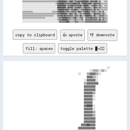
▒▒▒▒▒▒▒▒▒▒▒▒▒▒▒▒▒▒▒▒▒▒▒▒▒▒▒▒▒▒▒▒▒▒▒▒▒▒▒▒▓▓████████▓▓▒▒████▒▒▓▓▓▓██▓▓████████▒▒██▓▓▓▓██▒▒▓▓░░░░▒▒▒▒

░░░░░░░░░░░░░░░░░░░░░░░░░░░░░░░░░░░░░░▒▒▓▓██████▓▓▓▓▓▓▓▓▓▓████▓▓██▒▒▓▓████▓▓██▓▓▒▒██▓▓▓▓▓▓▒▒▒▒▒▒▒▒

░░░░░░░░░░░░░░░░░░░░░░░░░░░░░░░░░░░░░░░░██████████▒▒▓▓▓▓██▓▓▓▓▓▓▓▓██▒▒██████▒▒▒▒▓▓██▓▓▒▒▓▓▒▒░░▒▒▒▒

░░░░░░░░░░░░░░░░░░░░░░░░░░░░░░░░░░░░░░░░██████████▒▒██▓▓██▒▒▓▓▓▓██▓▓▒▒▓▓██▓▓▓▓▒▒▒▒██▓▓▒▒▓▓▒▒▒▒▒▒▒▒

░░░░░░░░░░░░░░░░░░░░░░░░░░░░░░░░░░░░░░░░▓▓██████▓▓██▓▓▒▒▓▓▓▓██▓▓▒▒▒▒▓▓▓▓████▓▓▓▓▒▒██▒▒▓▓▒▒▒▒▒▒▒▒▒▒

▒▒▒▒▒▒▒▒▒▒▒▒░░░░░░░░░░░░░░░░░░░░░░▒▒▒▒▒▒▓▓██████▓▓▓▓▓▓▒▒▓▓▓▓▓▓▒▒██▓▓▒▒▓▓████▓▓▒▒▓▓▓▓▒▒▒▒▓▓▒▒▓▓░░░░

▒▒▒▒▒▒▒▒▒▒▒▒▒▒▒▒▒▒▒▒▒▒▒▒▒▒▒▒▒▒▒▒▒▒▒▒▒▒▒▒▓▓▓▓██████▓▓▒▒██▓▓▒▒██▒▒▒▒▓▓▒▒▓▓██████▒▒▒▒██▓▓▓▓▓▓▒▒▓▓▒▒░░

▒▒▒▒▒▒▒▒▒▒▒▒▒▒▒▒▒▒▒▒▒▒▒▒▒▒▒▒▒▒▒▒▒▒▒▒░░░░▓▓▓▓██▓▓██▓▓▓▓▓▓▓▓▒▒▓▓▓▓▒▒██▒▒▒▒██████▓▓▒▒██▒▒▒▒▓▓▓▓▓▓▒▒▒▒

▒▒▒▒▒▒▒▒▒▒▒▒▒▒▒▒▒▒▒▒▒▒▒▒▒▒░░░░░░░░░░░░░░▒▒▓▓▓▓██████▓▓▓▓▒▒▓▓██▒▒▒▒▓▓▓▓░░▓▓▓▓▓▓██▓▓▓▓▓▓▒▒▓▓▒▒▓▓▒▒▒▒

░░░░░░░░░░░░░░░░░░░░░░░░░░░░░░░░░░░░░░░░▒▒▓▓▓▓██████▓▓▒▒▒▒▒▒▓▓▒▒▒▒▒▒▓▓░░▓▓▓▓▓▓▓▓▓▓▓▓▓▓▒▒██▒▒▓▓▒▒▒▒

copy to clipboard
👍 upvote
👎 downvote
fill: spaces
toggle palette ▓→✊🏽
                                                            ░░

                                                ░░▒▒▒▒░░▒▒░░  

                                        ░░    ▒▒▓▓▓▓▒▒░░      

                                              ▓▓▓▓▒▒░░        

                                            ░░▓▓▓▓▓▓░░        

                                            ▒▒▓▓▓▓▓▓▓▓        

                                            ▓▓▓▓▓▓▓▓          

                                            ▓▓▓▓▓▓▓▓          

                                            ▓▓▓▓▓▓▒▒          

                                            ▓▓▓▓▓▓░░          

                                            ▓▓▓▓▓▓░░          

                                            ▓▓▓▓▓▓            

                                            ▓▓████░░          

                                            ▓▓▓▓▓▓░░          

                                            ▓▓▓▓▓▓▒▒          

                                            ▓▓▓▓▓▓▒▒          

                                            ▓▓▓▓▓▓▓▓          

                                            ▓▓▓▓▓▓▓▓          

                                          ▓▓▓▓██▓▓▓▓          

                                        ▓▓▓▓▓▓▓▓▓▓▓▓          
