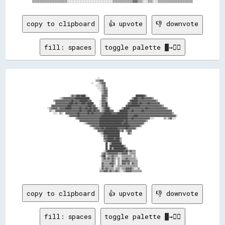
copy to clipboard
👍 upvote
👎 downvote
fill: spaces
toggle palette ▓→✊🏽
                                                  ░░                                                                              

                                                ▒▒▒▒▓▓▓▓                                                                          

                                            ░░    ░░▒▒▓▓▓▓                                                                        

                                                ░░░░░░▒▒▓▓                                                                        

                                                  ░░░░▒▒▓▓▒▒                                                                      

                                                    ░░▒▒▓▓▓▓                                                                      

                                                      ▒▒▓▓▓▓                                                                      

                      ░░▓▓▒▒▓▓██▓▓████░░              ▓▓▓▓▓▓                            ████████▓▓░░                              

            ░░▒▒▓▓▓▓▓▓▓▓▓▓▓▓██████████████            ▓▓▓▓▒▒                        ▒▒████▓▓▓▓██▓▓▓▓▓▓▓▓▒▒                        

      ▒▒▓▓▓▓▓▓▓▓▓▓▓▓▓▓▓▓██▓▓▓▓▓▓████████▓▓▓▓        ░░▓▓▓▓▒▒                      ▓▓██████▓▓▓▓▓▓▓▓▓▓▓▓▓▓▓▓▓▓▒▒                    

        ▓▓▓▓▓▓▓▓▓▓▓▓▓▓████▓▓██▓▓▓▓████▓▓██████      ░░▓▓▓▓██                    ▓▓▓▓██████▓▓██▓▓▓▓▓▓██▓▓▓▓▓▓▓▓▓▓                  

    ▓▓▓▓▓▓▓▓▓▓▓▓▓▓▓▓████▓▓▓▓▓▓▓▓▓▓▓▓▓▓▓▓████▓▓▓▓    ░░▓▓▓▓██░░                ▓▓████████████▓▓▓▓▓▓▓▓▓▓▓▓▓▓▓▓▓▓▓▓▓▓▒▒              

░░▒▒▓▓▓▓▓▓▒▒▓▓▓▓▓▓██████▓▓▓▓▓▓▓▓██▓▓▓▓██▓▓██▓▓██▓▓░░░░▒▒▓▓████░░          ▒▒██████▓▓▓▓▓▓▓▓▓▓▓▓▓▓▓▓██▓▓▓▓▓▓▓▓▓▓▓▓▓▓▓▓▓▓▒▒          

  ▒▒░░░░▓▓▓▓▓▓▓▓▓▓▓▓▓▓▓▓▓▓▓▓▓▓▓▓██▓▓▓▓▓▓████▓▓██▓▓▓▓░░▒▒▓▓████▓▓▓▓    ░░████████▓▓▓▓██▓▓▓▓▓▓▓▓██▓▓▓▓▓▓▓▓▓▓▓▓▓▓▓▓▓▓▓▓▓▓▓▓▓▓▓▓      

      ░░░░  ▒▒░░  ▓▓▓▓▓▓▓▓▓▓▓▓██▓▓▓▓▓▓▓▓██▓▓██▓▓▓▓▓▓▓▓▓▓████████▓▓▓▓▓▓██████████▓▓▓▓▓▓▓▓▓▓▓▓▓▓▓▓▓▓▓▓▓▓▓▓▓▓▓▓▓▓▓▓▓▓▓▓▓▓▓▓▓▓▓▓▒▒    

                    ░░▓▓▓▓▓▓▓▓██▓▓▓▓▓▓▓▓▓▓▓▓▓▓▓▓▓▓▓▓▓▓██████████████████████████▓▓▓▓▓▓████▓▓▓▓▓▓▓▓▓▓▓▓▓▓▓▓▓▓▓▓▓▓▓▓▓▓▓▓▓▓▓▓▓▓▓▓▓▓░░

                            ▒▒▓▓▓▓▓▓▓▓▓▓▓▓▓▓▓▓▓▓▓▓▓▓████████████████████████████▓▓▓▓██▓▓▓▓▓▓▓▓▓▓▓▓▓▓▓▓░░░░          ▒▒░░▒▒▓▓░░░░  

                                ▓▓▓▓▓▓▓▓▓▓▓▓▓▓▓▓▓▓▓▓████████████████████████▓▓██▓▓▓▓▓▓▓▓▓▓▓▓▓▓▓▓▓▓▒▒                              

                                    ░░▒▒▓▓▓▓▓▓▓▓▓▓▓▓██████████████████████▓▓████▓▓▓▓▓▓▓▓▓▓▓▓▓▓▓▓░░                                

                                          ▒▒▓▓▓▓▓▓▓▓██████████████████████████████▓▓▓▓▓▓▓▓▓▓▒▒                                    

                                              ▒▒▓▓▓▓▓▓██▓▓████████████▓▓▓▓▓▓▓▓██▓▓▓▓▓▓▓▓░░                                        

                                                  ▓▓▓▓▓▓████████████████▒▒▓▓  ▒▒▓▓▓▓                                              

                                                    ░░▒▒████████████████        ▓▓▒▒                                              

                                                      ░░▓▓▓▓████████████                                                          

                                                        ▓▓▓▓██████▓▓████▒▒                                                        

                                                        ▒▒▓▓████████████▒▒                                                        

                                                          ██  ▒▒██████████                                                        

                                                          ██  ██████████████▒▒                                                    

                                                          ██  ██▒▒████████████▒▒                                                  

                                                        ░░▓▓████████████████▓▓██▒▒▓▓▒▒▒▒                                          

                                                      ▒▒▓▓▒▒▓▓▓▓▓▓▓▓▓▓▒▒▒▒▓▓▓▓▓▓░░▒▒▒▒▒▒                                          

                                                    ░░▓▓██░░▒▒▒▒▓▓▒▒▒▒░░░░▒▒▒▒▒▒▒▒▒▒░░▒▒                                          

                                                      ▒▒▓▓▒▒▓▓▒▒▓▓▒▒░░▒▒░░▒▒▒▒▓▓▒▒▒▒▒▒▒▒░░                                        

                                                      ▒▒▒▒▒▒▒▒▒▒▓▓▒▒  ▒▒░░▓▓▓▓▓▓▓▓▒▒▒▒▒▒▒▒                                        

                                                      ▓▓▒▒▒▒▒▒▓▓▓▓▒▒  ▒▒░░▓▓▓▓▒▒▓▓░░▓▓▒▒▒▒                                        

                                                      ▓▓▒▒▒▒▒▒▒▒▓▓░░░░▒▒▒▒▒▒▒▒▒▒▒▒▒▒▒▒▒▒▒▒                                        

                                                    ░░▓▓▒▒▓▓▒▒▒▒▒▒░░▒▒▒▒░░▒▒▒▒▓▓▓▓▓▓▒▒░░░░▒▒                                      

copy to clipboard
👍 upvote
👎 downvote
fill: spaces
toggle palette ▓→✊🏽