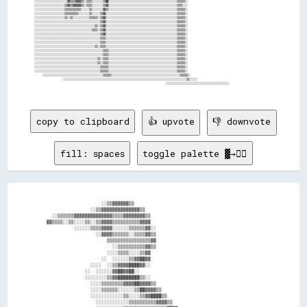
copy to clipboard
👍 upvote
👎 downvote
fill: spaces
toggle palette ▓→✊🏽
                      ░░▒▒▓▓▓▓▓▓▒▒                                                

                  ░░▒▒▓▓▓▓▓▓▓▓▓▓▓▓▓▓▒▒                                            

    ░░▒▒▒▒▒▒▓▓▓▓▓▓▓▓▓▓▓▓▓▓▒▒▒▒▓▓▓▓▓▓▓▓▒▒                                          

  ▓▓▒▒▒▒░░▒▒░░░░▒▒░░▒▒▓▓▓▓▒▒▒▒▒▒▒▒▒▒▓▓▓▓                                          

            ░░░░░░▒▒▒▒▓▓▓▓░░░░░░▒▒▒▒▒▒▓▓░░                                        

                    ░░▓▓▓▓▒▒▒▒▒▒░░▒▒▒▒▓▓▒▒                                        

                        ▒▒▒▒▒▒▒▒▒▒▒▒▒▒▒▒▓▓                                        

                          ░░▒▒▒▒▒▒▒▒▒▒▓▓▒▒                                        

                        ░░░░▒▒▒▒░░░░▒▒▓▓                                          

                      ░░  ░░░░░░▒▒▓▓██▓▓                                          

                  ░░░░  ░░▒▒▓▓▓▓████▓▓░░                                          

                ░░  ░░░░░░▓▓██▓▓██░░                                              

                ░░░░░░░░▒▒▓▓████████▒▒░░                                          

                  ░░░░▒▒▒▒▒▒▒▒▓▓▓▓██▓▓▓▓▒▒                                        

                  ░░░░▒▒▒▒▒▒░░░░░░▒▒██▓▓▓▓▒▒                                      

                  ░░░░░░░░░░░░▒▒░░░░▒▒▓▓████▒▒                                    

                    ░░░░░░░░░░░░▒▒▒▒▒▒▒▒▒▒▓▓▓▓▒▒                                  
