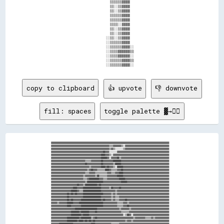
                                        ▒▒▒▒▒▒▓▓▓▓                                

                                        ▒▒░░▒▒▓▓▓▓                                

                                        ▒▒░░▒▒▓▓▓▓                                

                                        ▒▒▒▒▒▒▓▓▓▓                                

                                        ▒▒▒▒▒▒▓▓▓▓                                

                                        ▒▒▒▒░░▓▓▓▓                                

                                        ▒▒░░▒▒▓▓▓▓                                

                                        ▒▒░░▒▒▓▓▓▓                                

                                      ░░▒▒░░▒▒▓▓▓▓                                

                                      ░░▒▒▒▒▒▒▓▓▓▓                                

                                      ░░▒▒▒▒▒▒▓▓▓▓░░                              

                                      ░░▒▒▒▒▓▓▓▓▓▓▒▒                              

                                      ░░▒▒▒▒▓▓▓▓▓▓░░                              

                                      ░░▒▒▒▒▒▒▓▓▓▓▒▒                              

copy to clipboard
👍 upvote
👎 downvote
fill: spaces
toggle palette ▓→✊🏽
▓▓▓▓▓▓▓▓▓▓▓▓▓▓▓▓▓▓▓▓▓▓▓▓▓▓▓▓▓▓▓▓▓▓▓▓▓▓▓▓▓▓▓▓▓▓▓▓▓▓▓▓▓▓▓▓▓▓▓▓▓▓▓▓▓▓▓▓▓▓▓▓▓▓▓▓▓▓▓▓▓▓▓▓▓▓▓▓▓▓▓▓▓▓▓▓▓▓▓▓▓▓▓▓▓▓▓▓▓▓▓▓▓▓▓▓▓▓

▓▓▓▓▓▓▓▓▓▓▓▓▓▓▓▓▓▓▓▓▓▓▓▓▓▓▓▓▓▓▓▓▓▓▓▓▓▓▓▓▓▓▓▓▓▓▓▓▓▓▓▓▓▓▓▓▓▓▒▒▒▒▓▓▓▓▓▓▓▓▒▒░░▓▓▓▓▓▓▓▓▓▓▓▓▓▓▓▓▓▓▓▓▓▓▓▓▓▓▓▓▓▓▓▓▓▓▓▓▓▓▓▓▓▓▓▓

▓▓▓▓▓▓▓▓▓▓▓▓▓▓▓▓▓▓▓▓▓▓▓▓▓▓▓▓▓▓▓▓▓▓▓▓▓▓▓▓▓▓▓▓▓▓▓▓▓▓▓▓▓▓▓▓▓▓▒▒▓▓▒▒░░░░░░░░▒▒▓▓▓▓▓▓▓▓▓▓▓▓▓▓▓▓▓▓▓▓▓▓▓▓▓▓▓▓▓▓▓▓▓▓▓▓▓▓▓▓▓▓▓▓

▓▓▓▓▓▓▓▓▓▓▓▓▓▓▓▓▓▓▓▓▓▓▓▓▓▓▓▓▓▓▓▓▓▓▓▓▓▓▓▓▓▓▓▓▓▓▓▓▓▓▓▓██▓▓▓▓░░░░░░░░▓▓▓▓▓▓▓▓▓▓▓▓▓▓▓▓▓▓▓▓▓▓▓▓▓▓▓▓▓▓▓▓▓▓▓▓▓▓▓▓▓▓▓▓▓▓▓▓▓▓▓▓

▓▓▓▓▓▓▓▓▓▓▓▓▓▓▓▓▓▓▓▓▓▓▓▓▓▓▓▓▓▓▓▓▓▓▓▓▓▓▓▓▓▓▓▓▓▓▓▓▓▓████▓▓▓▓▒▒░░▓▓▓▓▓▓▓▓▓▓▓▓▓▓▓▓▓▓▓▓▓▓▓▓▓▓▓▓▓▓▓▓▓▓▓▓▓▓▓▓▓▓▓▓▓▓▓▓▓▓▓▓▓▓▓▓

▓▓▓▓▓▓▓▓▓▓▓▓▓▓▓▓▓▓▓▓▓▓▓▓▓▓▓▓▓▓▓▓▓▓▓▓▓▓▓▓▓▓▓▓▓▓▓▓▓▓██████▓▓░░▓▓▓▓▓▓██▒▒▓▓▓▓▓▓▓▓▓▓▓▓▓▓▓▓▓▓▓▓▓▓▓▓▓▓▓▓▓▓▓▓▓▓▓▓▓▓▓▓▓▓▓▓▓▓▓▓

▓▓▓▓▓▓▓▓▓▓▓▓▓▓▓▓▓▓▓▓▓▓▓▓▓▓▓▓▓▓▓▓▓▓▒▒▒▒▒▒▓▓▓▓▓▓▓▓▓▓██▓▓▓▓▓▓▓▓▓▓████████▓▓▓▓▓▓▓▓▓▓▓▓▓▓▓▓▓▓▓▓▓▓▓▓▓▓▓▓▓▓▓▓▓▓▓▓▓▓▓▓▓▓▓▓▓▓▓▓

▓▓▓▓▓▓▓▓▓▓▓▓▓▓▓▓▓▓▓▓▓▓▓▓▓▓▓▓▓▓▓▓▓▓██▓▓▓▓▓▓▓▓▓▓▓▓▓▓██▓▓▓▓▓▓▓▓▓▓▒▒██████▓▓▓▓▓▓▓▓▓▓▓▓▓▓▓▓▓▓▓▓▓▓▓▓▓▓▓▓▓▓▓▓▓▓▓▓▓▓▓▓▓▓▓▓▓▓▓▓

▓▓▓▓▓▓▓▓▓▓▓▓▓▓▓▓▓▓▓▓▓▓▓▓▓▓▓▓▓▓▓▓▓▓▓▓▓▓▒▒▓▓▓▓▓▓▓▓▓▓████▓▓██▓▓▓▓▒▒░░██████▓▓▓▓▓▓▓▓▓▓▓▓▓▓▓▓▓▓▓▓▓▓▓▓▓▓▓▓▓▓▓▓▓▓▓▓▓▓▓▓▓▓▓▓▓▓

▓▓▓▓▓▓▓▓▓▓▓▓▓▓▓▓▓▓▓▓▓▓▓▓▓▓▓▓▓▓▓▓▓▓▓▓▒▒▓▓██▓▓▓▓▒▒▒▒▒▒▒▒████▓▓▒▒▒▒▒▒▓▓▓▓██▓▓▓▓▓▓▓▓▓▓▓▓▓▓▓▓▓▓▓▓▓▓▓▓▓▓▓▓▓▓▓▓▓▓▓▓▓▓▓▓▓▓▓▓▓▓

▓▓▓▓▓▓▓▓▓▓▓▓▓▓▓▓▓▓▓▓▓▓▓▓▓▓▓▓▓▓▓▓▓▓▒▒▒▒▓▓▓▓▓▓▒▒▒▒▒▒▒▒▒▒▒▒▓▓▓▓▒▒▒▒▓▓▓▓████▓▓▓▓▓▓▓▓▓▓▓▓▓▓▓▓▓▓▓▓▓▓▓▓▓▓▓▓▓▓▓▓▓▓▓▓▓▓▓▓▓▓▓▓▓▓

▓▓▓▓▓▓▓▓▓▓▓▓▓▓▓▓▓▓▓▓▓▓▓▓▓▓▓▓▓▓▓▓▒▒▓▓▓▓▓▓▓▓▓▓▒▒██▒▒▒▒▒▒▒▒▓▓▓▓▓▓▓▓▓▓██████▓▓▓▓▓▓▓▓▓▓▓▓▓▓▓▓▓▓▓▓▓▓▓▓▓▓▓▓▓▓▓▓▓▓▓▓▓▓▓▓▓▓▓▓▓▓

▓▓▓▓▓▓▓▓▓▓▓▓▓▓▓▓▓▓▓▓▓▓▓▓▓▓▓▓▓▓▓▓▒▒▒▒▓▓██████████▓▓▓▓▒▒▒▒▓▓▓▓▓▓▓▓▓▓▓▓██████▓▓▓▓▓▓▓▓▓▓▓▓▓▓▓▓▓▓▓▓▓▓▓▓▓▓▓▓▓▓▓▓▓▓▓▓▓▓▓▓▓▓▓▓

▓▓▓▓▓▓▓▓▓▓▓▓▓▓▓▓▓▓▓▓▓▓▓▓▓▓▓▓▓▓▓▓▓▓▒▒████████████████▓▓▓▓▓▓▓▓▓▓▓▓▓▓▓▓▓▓██████▓▓▓▓▓▓▓▓▓▓▓▓▓▓▓▓▓▓▓▓▓▓▓▓▓▓▓▓▓▓▓▓▓▓▓▓▓▓▓▓▓▓

▓▓▓▓▓▓▓▓▓▓▓▓▓▓▓▓▓▓▓▓▓▓▓▓▓▓██▓▓▓▓▒▒████████████▓▓██▓▓▓▓▓▓▓▓▓▓▓▓▓▓▓▓▓▓▓▓▓▓▓▓▓▓▓▓▓▓▓▓▓▓▓▓▓▓▓▓▓▓▓▓▓▓▓▓▓▓▓▓▓▓▓▓▓▓▓▓▓▓▓▓▓▓▓▓

▓▓▓▓▓▓▓▓▓▓▓▓▓▓▓▓▓▓▓▓▓▓████▓▓▓▓▓▓██████████████████▓▓▓▓▓▓▓▓▒▒██▓▓▓▓▓▓██▓▓▓▓▓▓▓▓▓▓▓▓▓▓▓▓▓▓▓▓▓▓▓▓▓▓▓▓▓▓▓▓▓▓▓▓▓▓▓▓▓▓▓▓▓▓▓▓

▓▓▓▓▓▓▓▓▓▓▓▓▓▓▓▓▓▓▓▓██████▓▓▒▒▒▒██████████████████▓▓▓▓▓▓▓▓▓▓▓▓▓▓▒▒▓▓▓▓▓▓▓▓▓▓▓▓▓▓▓▓▓▓▓▓▓▓▓▓▓▓▓▓▓▓▓▓▓▓▓▓▓▓▓▓▓▓▓▓▓▓▓▓▓▓▓▓

▓▓▓▓▓▓▓▓▓▓▓▓▓▓▓▓██▓▓██▓▓██▓▓▓▓▓▓████████████████████▓▓▓▓▓▓▓▓▒▒▓▓▒▒▓▓▓▓▓▓▓▓▓▓▓▓▓▓▓▓▓▓▓▓▓▓▓▓▓▓▓▓▓▓▓▓▓▓▓▓▓▓▓▓▓▓▓▓▓▓▓▓▓▓▓▓

▓▓▓▓▓▓▓▓▓▓▓▓▓▓▓▓██▓▓▓▓▓▓▓▓▓▓▓▓▓▓██████████████████▓▓▓▓▓▓▓▓▓▓▒▒▓▓▒▒▒▒▓▓▓▓▓▓▓▓▓▓▓▓▓▓▓▓▓▓▓▓▓▓▓▓▓▓▓▓▓▓▓▓▓▓▓▓▓▓▓▓▓▓▓▓▓▓▓▓▓▓

▓▓▓▓▓▓▓▓▓▓▓▓▓▓▓▓██▓▓██▓▓▓▓▓▓▓▓████████████████████▓▓██▓▓▓▓▓▓▒▒▓▓▒▒▒▒▓▓▓▓▓▓██▓▓▓▓▓▓▓▓▓▓▓▓▓▓▓▓▓▓▓▓▓▓▓▓▓▓▓▓▓▓▓▓▓▓▓▓▓▓▓▓▓▓

▓▓▓▓▓▓▒▒▓▓▓▓▓▓▓▓██████▓▓▓▓▓▓████████████████████████▓▓▓▓▓▓▓▓▓▓▓▓▓▓▒▒▒▒▒▒▓▓▓▓▒▒▓▓▓▓▓▓▓▓▓▓▓▓▓▓▓▓▓▓▓▓▓▓▓▓▓▓▓▓▓▓▓▓▓▓▓▓▓▓▓▓

▓▓▓▓▓▓▓▓▓▓▓▓▓▓▓▓████▓▓▓▓▓▓▓▓▓▓██████████████████████▓▓▓▓▓▓▓▓▓▓▓▓▓▓▒▒▒▒▒▒▓▓▓▓██▓▓▓▓▓▓▓▓▓▓▓▓▓▓▓▓▓▓▓▓▓▓▓▓▓▓▓▓▓▓▓▓▓▓▓▓▓▓▓▓

▓▓▓▓▓▓▓▓▓▓▓▓▓▓▓▓▓▓▓▓▓▓▓▓██████████████████████▓▓▓▓▓▓▓▓▓▓▓▓▓▓▓▓▓▓▓▓▓▓▒▒▓▓▓▓▓▓▓▓▒▒▓▓▓▓▓▓▓▓▓▓▓▓▓▓▓▓▓▓▓▓▓▓▓▓▓▓▓▓▓▓▓▓▓▓▓▓▓▓

▓▓▓▓▓▓▓▓▓▓▓▓▓▓▓▓▓▓▓▓████████▓▓████████▓▓▓▓▓▓██▓▓▓▓▓▓▓▓▓▓▓▓▓▓▓▓▓▓▓▓▓▓▓▓▒▒▒▒▒▒▒▒▓▓▓▓▓▓▓▓▓▓▓▓▓▓▓▓▓▓▓▓▓▓▓▓▓▓▓▓▓▓▓▓▓▓▓▓▓▓▓▓

▓▓▓▓▓▓▓▓▓▓▓▓▓▓▓▓▓▓▓▓██████████▓▓██████▓▓▓▓▓▓▓▓▓▓▓▓▓▓▓▓▓▓▓▓▓▓▓▓▓▓▓▓▓▓▓▓▓▓░░▒▒██▓▓░░▓▓▓▓▓▓▓▓▓▓▓▓▓▓▓▓▓▓▓▓▓▓▓▓▓▓▓▓▓▓▓▓▓▓▓▓

▓▓▓▓▓▓▓▓▓▓▓▓▓▓▓▓████████████▓▓██████████▒▒▓▓██▓▓▓▓▓▓▓▓▓▓▓▓▓▓▓▓▓▓▓▓▓▓▓▓▓▓▓▓▓▓▓▓▓▓▓▓▒▒▓▓▓▓▓▓▓▓▓▓▒▒▒▒▒▒▓▓▒▒▓▓▓▓▓▓▓▓▓▓▓▓▓▓

▓▓▓▓▓▓▓▓▓▓▓▓▓▓▓▓██████████▓▓████▓▓██▓▓██▓▓██▓▓▓▓▓▓▓▓▓▓▓▓▓▓▓▓▓▓▓▓▓▓▓▓▓▓▓▓▓▓▒▒▓▓▓▓▒▒▓▓▓▓▓▓▓▓▓▓▓▓▓▓▓▓▓▓▓▓▓▓▓▓▓▓▓▓▓▓▓▓▓▓▓▓

▓▓▓▓▓▓▓▓██████████████▓▓▓▓▓▓▓▓▓▓▓▓▓▓▓▓▓▓████▓▓▓▓▓▓▓▓▓▓▓▓▓▓▓▓▒▒▒▒▒▒▒▒▓▓▓▓▓▓▓▓▓▓▓▓▓▓▓▓▓▓▓▓▓▓▓▓▓▓▓▓▓▓▓▓▓▓▓▓▓▓▓▓▓▓▓▓▓▓▓▓▓▓
