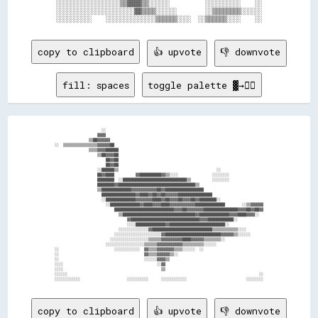
░░░░░░░░░░░░░░░░░░▒▒▓▓▓▓▒▒░░░░░░          ░░░░░░░░░░    ░░

░░░░░░░░░░░░░░░░░░░░░░▓▓▒▒▒▒░░░░░░        ░░▒▒▒▒▒▒▒▒░░░░░░

copy to clipboard
👍 upvote
👎 downvote
fill: spaces
toggle palette ▓→✊🏽
                      ░░                                                                          

                    ▓▓▓▓                                                                          

                ▒▒██▓▓▓▓▓▓                                                                        

░░  ▒▒▒▒▒▒▒▒▒▒▒▒▒▒▒▒▓▓▓▓▓▓██                                                                      

                ▒▒▒▒▓▓▓▓██████                                                                    

                    ▒▒██▓▓▓▓██                                                                    

                        ██▓▓██                                                                    

                        ██▓▓██                                                                    

                    ░░██████▒▒                                              ░░                    

                    ██▓▓████          ▓▓██████████▓▓▒▒░░░░                ░░░░░░░░                

                    ████████  ░░██████████████████████████████▒▒          ░░░░░░░░                

                    ████████▓▓████████████████████████████████████▒▒                              

                    ▒▒██████████████▓▓▓▓▓▓▓▓▓▓▓▓██▓▓██████████████████                            

                      ████████████████▓▓████▓▓██▓▓██▓▓▓▓▓▓████████████████                        

                      ░░██████████████▓▓▓▓▓▓▓▓████▓▓██▓▓▓▓██▓▓▓▓██▓▓████████░░                    

                        ░░██████████████▓▓████▓▓▓▓████▓▓▓▓▓▓▓▓▓▓▓▓██████████████        ░░▒▒▓▓▓▓▓▓

                            ████████████████████████████▓▓▓▓██▓▓▓▓▓▓▓▓████████████████▓▓▓▓██▓▓██▓▓

                              ▒▒██████████████████████████████████▓▓██████████████▓▓▓▓████▓▓▓▓░░  

                                  ▓▓████████████████████████████████▓▓▓▓████████████░░            

                                  ░░░░██████████████▓▓██████████████████████████░░                

                              ░░░░░░░░░░░░░░▓▓████████████████████████████▒▒▒▒▒▒▒▒▒▒▒▒░░░░        

                            ░░░░░░░░░░░░░░░░░░░░░░▓▓██████████████████████████▓▓▓▓▓▓▒▒░░░░░░      

                          ░░░░░░░░░░░░░░░░░░▒▒▒▒▒▒▓▓▓▓▓▓▓▓▓▓████▓▓▓▓▓▓▒▒▒▒▒▒▒▒░░                  

                        ░░░░░░░░░░░░░░░░░░▒▒▒▒▒▒▓▓▓▓▓▓▓▓▓▓▓▓▒▒▒▒▒▒▒▒▒▒░░░░░░                      

░░                          ░░░░░░░░░░░░  ▓▓▒▒▒▒▓▓▓▓▓▓▓▓▒▒▒▒░░░░░░  ░░                            

░░                                        ▓▓▒▒▒▒▓▓▓▓▓▓▒▒░░                                        

░░                                        ░░░░░░▓▓▓▓▒▒                                            

░░░░                                            ░░▓▓                                              

░░░░                                              ▒▒                                              

░░░░░░                                                                                          ░░

copy to clipboard
👍 upvote
👎 downvote