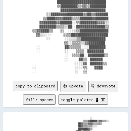
                      ████████████████████████  

                      ▒▒████████▒▒▓▓▒▒████████  

                        ████████▓▓████████████  

                ░░████▓▓▓▓████████▓▓██▓▓██████  

              ▒▒████▓▓▓▓████▒▒▒▒██████▓▓██████  

            ▓▓██████▓▓██████░░▒▒████████▓▓▓▓░░  

            ████████▒▒▒▒░░██░░▓▓▓▓██████████▒▒  

        ▒▒▓▓████▒▒    ░░  ░░░░▒▒██████████████  

          ▓▓░░░░░░      ░░▒▒██▓▓██████████████  

                ░░        ░░░░░░▒▒████████████  

                          ▒▒░░▒▒▒▒░░▓▓████████  

          ░░              ██▒▒▒▒▒▒░░░░████████  

          ░░              ░░    ▒▒▒▒  ████████  

                          ░░  ▒▒▒▒▓▓░░▓▓██████░░

                          ░░      ██▒▒  ██████  

                                ░░░░▓▓  ██████▒▒

        ░░                      ░░░░▒▒    ▓▓██  

copy to clipboard
👍 upvote
👎 downvote
fill: spaces
toggle palette ▓→✊🏽
                                                          ░░              

                                                    ▒▒▒▒▓▓██████▒▒▓▓▒▒▒▒░░

                                                ██▓▓▒▒▒▒▓▓▓▓▒▒▒▒▒▒▒▒      

                                                ██▓▓▒▒▒▒▒▒▒▒░░░░          

                                                ████████▓▓▒▒              
