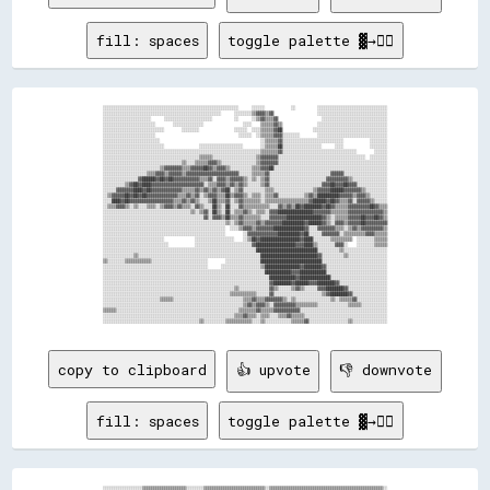
fill: spaces
toggle palette ▓→✊🏽
░░░░░░░░░░░░░░░░░░░░░░░░░░░░░░░░░░░░░░░░░░░░░░░░░░░░░░░░░░░░░░      ░░░░░░            ░░          ░░░░░░░░░░░░░░░░░░░░░░░░░░░░░░░░

░░░░░░░░░░░░░░░░░░░░░░░░░░░░░░░░░░░░░░░░░░░░░░░░░░░░░░      ░░░░░░░░▒▒▓▓▓▓▒▒▓▓                    ░░░░░░░░░░░░░░░░░░░░░░░░░░░░░░░░

░░░░░░░░░░░░░░░░░░░░░░      ░░░░░░░░░░░░░░░░░░░░░░          ░░      ░░▒▒▓▓▒▒▒▒▓▓                    ░░░░░░░░░░░░░░░░░░░░░░░░░░░░░░

░░░░░░░░░░░░░░░░░░░░░░░░        ░░░░░░░░░░░░░░                  ░░░░    ▒▒▒▒▒▒▓▓▒▒                ░░░░░░░░░░░░░░░░░░░░░░░░░░░░░░░░

░░░░░░░░░░░░░░░░░░░░░░░░░░░░        ░░░░░░░░                ░░░░░░  ░░░░▒▒▒▒▒▒▓▓██              ░░░░░░░░░░░░░░░░░░░░░░░░░░░░░░░░░░

░░░░░░░░░░░░░░░░░░░░░░░░                                      ░░░░░░  ░░▒▒▒▒▒▒▓▓▓▓░░░░░░░░        ░░░░░░░░░░░░░░░░░░░░░░░░░░░░░░░░

░░░░░░░░░░░░░░░░░░░░░░░░░░                                              ░░▒▒▒▒▒▒▓▓░░░░░░░░░░░░░░░░░░░░░░░░░░░░            ░░░░░░░░

░░░░░░░░░░░░░░░░░░░░░░░░░░░░                ░░░░░░░░░░░░░░░░░░░░        ░░▒▒▒▒▒▒██░░░░░░░░░░░░░░░░░░      ░░░░            ░░░░░░░░

░░░░░░░░░░░░░░░░░░░░░░░░░░░░░░░░░░░░░░░░░░░░░░░░░░░░░░░░░░░░░░░░░░░░░░░░▒▒▒▒▒▒▒▒▓▓░░░░░░░░░░░░░░░░░░░░░░░░░░░░░░░░░░        ░░░░░░

░░░░░░░░░░░░░░░░░░░░░░░░░░░░░░░░░░░░░░░░░░░░▒▒▒▒▒▒░░░░░░░░░░░░░░░░░░░░▒▒▓▓▓▓▓▓▓▓░░░░░░░░░░░░░░░░░░░░░░░░░░░░░░░░░░░░░░░░  ░░░░░░░░

░░░░░░░░░░░░░░░░░░░░░░░░░░░░░░░░░░░░▒▒░░░░▒▒▒▒▒▒▓▓▓▓▒▒░░░░░░░░░░░░░░░░▒▒▓▓▓▓▓▓▓▓░░░░░░░░░░░░░░░░░░░░░░░░░░░░░░░░░░░░░░░░░░░░░░░░░░

░░░░░░░░░░░░░░░░░░░░░░░░░░▒▒▓▓▓▓▓▓▓▓▒▒▒▒▓▓▓▓▓▓██▓▓▒▒▓▓▓▓▒▒░░░░░░░░░░▒▒▒▒▓▓▓▓██░░░░░░░░░░░░░░░░░░░░░░░░░░░░░░░░░░░░░░░░░░░░░░░░░░░░

░░░░░░░░░░░░░░░░░░░░▒▒▒▒▓▓▓▓▒▒▓▓▓▓▓▓▒▒▓▓▓▓▓▓▓▓▓▓▓▓▓▓▓▓▓▓▓▓▓▓▓▓░░░░░░▒▒▒▒▒▒▓▓░░░░░░░░░░░░░░░░░░░░░░░░░░░░▓▓▓▓▓▓░░░░░░░░░░░░░░░░░░░░

░░░░░░░░░░░░░░░░▓▓██████▓▓██▓▓██▓▓▓▓▓▓▓▓▓▓▓▓▒▒▒▒▓▓░░▓▓▓▓▒▒▓▓▓▓▓▓▒▒░░▒▒░░▒▒▓▓░░░░░░░░░░░░░░░░░░░░░░░░░░▓▓▓▓▓▓▓▓▓▓▒▒░░░░░░░░░░░░░░░░

░░░░░░░░░░▒▒▓▓██▓▓████▓▓▓▓▓▓▓▓▓▓▓▓▓▓▓▓▓▓▓▓▓▓▓▓░░▒▒▒▒▓▓▓▓▒▒▓▓▒▒▓▓▒▒░░░░░░▒▒▓▓░░░░░░░░░░░░░░░░░░░░░░░░▓▓▓▓██▓▓▓▓██▓▓▓▓░░░░░░░░░░░░░░

░░░░░░▓▓▓▓▓▓▓▓████▓▓██▓▓▓▓▓▓▓▓▓▓▓▓▓▓▒▒▒▒▒▒▓▓▒▒▓▓▒▒▓▓▒▒▓▓██░░▒▒▓▓░░░░░░░░░░▒▒▒▒░░░░░░░░░░░░░░░░░░▒▒▓▓▓▓▓▓██████▓▓▓▓▓▓▓▓▒▒░░░░░░░░░░

░░▒▒▓▓▓▓▓▓██▓▓██▓▓██▓▓▓▓▓▓▓▓▓▓▓▓▓▓▒▒▒▒▓▓▒▒▓▓░░▒▒▓▓▓▓▒▒▒▒██▒▒▓▓▓▓▒▒░░▒▒▒▒░░▒▒▒▒▓▓░░░░░░░░░░░░▒▒▓▓▒▒██████████▓▓▓▓▓▓▒▒▓▓▓▓▒▒░░░░░░░░

░░░░████▓▓██▓▓▓▓▓▓▓▓▓▓▓▓▓▓▓▓▓▓▓▓▒▒▒▒▓▓▒▒▓▓▒▒░░░░▒▒██▒▒▒▒▓▓░░▒▒▓▓▒▒▒▒▒▒▒▒░░▒▒▒▒▒▒▒▒▒▒▒▒▒▒▒▒▒▒▒▒▓▓██████▓▓██▓▓▒▒▒▒▓▓░░▓▓▓▓▓▓▒▒░░░░░░

░░▒▒▒▒▓▓▓▓▒▒░░▒▒░░░░▒▒▒▒░░▒▒▓▓▓▓▒▒▓▓▒▒▒▒░░▓▓▒▒░░░░██▒▒░░██░░░░▓▓▒▒▒▒▒▒▒▒▒▒▒▒░░░░▓▓▒▒▓▓▒▒██▓▓████████▓▓██▓▓▒▒▒▒▒▒▓▓▓▓▓▓▓▓▓▓██▓▓▒▒▒▒

░░░░░░░░░░░░░░░░░░░░░░░░░░░░░░░░░░░░░░░░▒▒░░▒▒▓▓░░██▒▒░░██░░▒▒▒▒▓▓▒▒░░▒▒▒▒░░▓▓▓▓████████████████▓▓▓▓▓▓▓▓▒▒▒▒▒▒▒▒▓▓▓▓▓▓▓▓▓▓▓▓▓▓▓▓▒▒

░░░░░░░░░░░░░░░░░░░░░░░░░░░░░░░░░░░░░░░░░░░░░░▓▓░░▓▓▓▓▒▒██▒▒▒▒▓▓▒▒▒▒▒▒▒▒░░░░▓▓▓▓▓▓▓▓████████████████▓▓▒▒░░▒▒▒▒▒▒▓▓▓▓▓▓██▓▓▓▓██▓▓▒▒

░░░░░░░░░░░░░░░░░░░░░░░░░░░░░░░░░░░░░░░░░░░░░░░░░░░░░░░░▒▒░░▒▒▓▓▒▒▒▒▒▒▓▓▒▒▓▓▓▓▓▓▓▓██████████▓▓██████▓▓▒▒░░▓▓▓▓▒▒▓▓▓▓▓▓██▓▓▓▓▓▓▓▓▓▓

░░░░░░░░░░░░░░░░░░░░░░░░░░░░░░░░░░░░░░░░░░░░░░░░░░░░░░░░  ░░░░▒▒▓▓▓▓▒▒▓▓▓▓▓▓▓▓██████████████▓▓░░░░▓▓▓▓▓▓▓▓▒▒▒▒░░▒▒▓▓▒▒▓▓▓▓▓▓▓▓▓▓▒▒

░░░░░░░░░░░░░░░░░░░░░░░░░░░░░░░░░░░░░░░░░░░░░░░░░░░░░░░░        ░░▓▓▓▓▓▓▓▓▓▓▓▓▓▓██████████▓▓██░░░░░░▓▓▓▓▓▓▓▓░░▒▒▒▒▒▒▒▒▒▒▓▓▓▓▒▒▒▒▒▒

░░░░░░░░░░░░░░░░░░░░░░░░░░░░              ░░░░░░░░░░░░░░░░░░    ░░▒▒██▓▓██████████████████▓▓████░░░░░░░░▒▒▒▒▒▒▒▒▒▒  ░░░░░░░░▒▒▒▒▒▒

░░░░░░░░░░░░░░░░░░░░░░░░░░░░░░            ░░░░░░░░░░░░░░░░░░░░░░░░░░▓▓██████████████████▓▓▓▓████▒▒░░░░░░░░▓▓▓▓░░    ░░░░░░░░▒▒▒▒▒▒

░░░░░░░░░░░░░░░░░░░░░░░░░░░░░░░░░░░░░░░░░░░░░░░░░░░░░░░░░░░░░░░░░░░░░░████████████████████████████░░░░░░░░░░▒▒░░░░░░░░░░░░░░░░░░░░

░░░░░░░░░░░░░░▒▒░░░░░░░░░░░░░░░░░░░░░░░░░░░░░░░░░░░░░░░░░░░░░░░░░░░░░░░░██████████████████████████▓▓░░░░░░░░░░▒▒░░░░░░░░░░░░░░░░░░

▒▒░░░░░░░░▒▒▒▒▒▒▒▒▒▒▒▒░░░░░░░░░░░░░░░░░░░░░░░░░░        ░░░░░░░░░░░░░░░░████████████████████████████░░░░░░░░░░░░░░░░░░░░░░░░░░░░░░

░░░░░░░░░░░░░░░░░░░░░░░░░░░░░░░░░░░░░░░░░░░░░░░░      ░░░░░░░░░░░░░░░░░░▒▒████████████████▓▓████████▓▓░░░░░░░░░░░░░░░░░░░░░░░░░░░░

░░░░░░░░░░░░░░░░░░░░░░░░░░░░░░░░░░░░░░░░░░░░░░░░░░░░░░░░░░░░░░░░░░░░░░░░░░████████████▓▓▓▓████████████░░░░░░░░░░░░░░░░░░░░░░░░░░░░

░░░░░░░░░░░░░░░░░░░░░░░░░░░░░░░░░░░░░░░░░░░░░░░░░░░░░░░░░░░░░░░░░░░░░░░░░░░░████████████▓▓██████████████░░░░░░░░░░░░░░░░░░░░░░░░░░

░░░░░░░░░░░░░░░░░░░░░░░░░░░░░░░░░░░░░░░░░░░░░░░░░░░░░░░░░░░░░░░░░░░░░░░░░░░░▓▓████████▓▓██████▓▓▓▓████████▓▓░░░░░░░░░░░░░░░░░░░░░░

░░░░░░░░░░░░░░░░░░░░░░░░░░░░░░░░░░░░░░░░░░░░░░░░░░░░░░░░░░░░▒▒░░░░░░░░░░░░░░▓▓▒▒░░░░░░▒▒▓▓▒▒░░░░░░▓▓▓▓████████▓▓░░░░░░░░░░░░░░░░░░

░░░░░░░░░░░░░░░░░░░░░░░░░░░░░░░░░░░░░░░░░░░░░░░░░░░░░░░░░░▒▒▒▒▒▒▒▒▒▒▒▒░░░░░░▓▓░░░░░░░░░░░░░░░░░░░░░░▒▒▓▓████████▓▓░░░░░░░░░░░░░░░░

░░░░░░░░░░░░░░░░░░░░░░░░░░▒▒▒▒▒▒░░░░░░░░░░░░░░░░░░░░░░░░░░░░░░░░▒▒▒▒▓▓▒▒▒▒▓▓▓▓▓▓▓▓▒▒░░▒▒░░░░░░░░░░░░░░░░▒▒░░▒▒▒▒▒▒▓▓░░░░░░░░░░░░░░

░░░░░░░░░░░░░░░░░░░░░░░░░░░░░░░░░░░░░░░░░░░░░░░░░░░░░░░░░░░░░░░░▒▒▓▓▒▒▓▓▓▓▒▒░░▓▓▓▓▓▓▓▓▓▓▒▒▒▒▒▒▒▒▒▒░░░░░░░░░░░░░░▒▒▒▒▒▒░░░░░░░░░░░░

▒▒▒▒▒▒░░░░░░░░░░░░░░░░░░░░░░░░░░░░░░░░░░░░░░░░░░░░░░░░░░░░░░░░▒▒▒▒▒▒▒▒▓▓▒▒▒▒▒▒▓▓▓▓▓▓▓▓▓▓▓▓░░░░░░░░░░░░░░░░░░░░░░░░░░░░░░░░░░░░░░░░

░░░░░░░░░░░░░░░░░░░░░░░░░░░░░░░░░░░░░░░░░░░░░░░░░░░░░░░░░░░░▒▒▒▒▓▓▒▒▒▒░░▒▒▒▒░░░░▒▒▒▒▓▓▒▒▒▒▒▒░░░░░░░░░░░░░░░░░░░░░░░░░░░░░░░░░░░░░░

copy to clipboard
👍 upvote
👎 downvote
fill: spaces
toggle palette ▓→✊🏽
░░░░░░░░░░░░░░░░░░▒▒▒▒▒▒▒▒▒▒▒▒▒▒▒▒▒▒▒▒░░░░░░░░▒▒▒▒▒▒▒▒▒▒▒▒▒▒▒▒▒▒▒▒▒▒▒▒▒▒▒▒░░▒▒▒▒▒▒▒▒▒▒▒▒▒▒▒▒▒▒▒▒▒▒▒▒▒▒▒▒▒▒▒▒▒▒▒▒▒▒▒▒▒▒▒▒▒▒▒▒▒▒▒▒░░
