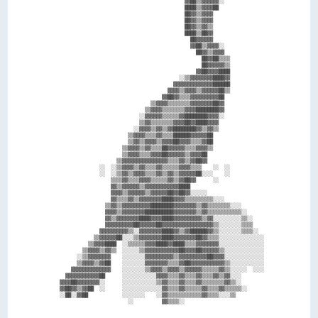
                                              ▓▓██▒▒▓▓▓▓▓▓░░              

                                              ████▒▒▓▓▓▓██                

                                              ██▓▓▒▒▓▓▓▓                  

                                              ██▓▓▒▒▓▓▓▓                  

                                              ██▓▓▒▒▓▓▒▒                  

                                              ████▒▒██▓▓                  

                                                ██▓▓▓▓▓▓                  

                                                ▓▓██▒▒▓▓▓▓░░              

                                                  ██▓▓▒▒▓▓▓▓              

                                                    ██▓▓██▒▒▒▒            

                                                    ██▓▓▓▓▓▓▒▒            

                                                  ▓▓██▓▓▓▓████            

                                            ░░▒▒▓▓▓▓▓▓▓▓████▓▓            

                                          ▓▓▓▓▓▓▓▓▓▓▓▓▓▓██████            

                                        ▓▓▓▓▒▒▓▓▓▓▒▒▓▓▓▓▓▓██▒▒            

                                      ▓▓██▓▓▒▒▒▒▓▓▓▓▓▓▓▓▓▓██              

                                  ▒▒▓▓▓▓▒▒▒▒▒▒▒▒▓▓▓▓▓▓▓▓██▓▓              

                                ▒▒▓▓▓▓▒▒▒▒▒▒▒▒▓▓▓▓████████▓▓              

                              ░░▓▓▓▓▓▓▒▒▒▒▒▒▓▓████████▓▓▓▓░░              

                              ▒▒▓▓▒▒▒▒▒▒▒▒▓▓▓▓██▓▓████▓▓▓▓                

                            ░░▓▓▓▓▒▒▓▓▒▒▓▓████████▓▓▒▒▓▓▒▒                

                          ▒▒▓▓▓▓▒▒▒▒▓▓▒▒▒▒██████▓▓▓▓▓▓██                  

                          ▒▒▓▓▒▒▓▓▓▓▒▒▓▓▓▓██▓▓▓▓▒▒▒▒▓▓██                  

                        ▒▒▓▓▓▓▒▒▓▓▒▒▒▒██▓▓▓▓▓▓▒▒▒▒▓▓▓▓▒▒                  

                        ▒▒▓▓▓▓▒▒▒▒▓▓▓▓██▓▓▓▓▓▓▒▒▓▓▓▓██                    

                      ▒▒▓▓▓▓▓▓▓▓▓▓▓▓▓▓▓▓▒▒▒▒▓▓▒▒▓▓██▓▓                    

                ░░  ░░▒▒▓▓▓▓▒▒▓▓▒▒▒▒▓▓▒▒▒▒▒▒▓▓▓▓▒▒▒▒    ░░  ░░            

                ░░  ░░▒▒▓▓▒▒▓▓▓▓▒▒▒▒▓▓▒▒▓▓▒▒▓▓▓▓▓▓██░░░░    ░░            

                    ▒▒▒▒▓▓▒▒▒▒▓▓▓▓▒▒▒▒▒▒▓▓▒▒▓▓██▓▓      ░░                

                    ▓▓▒▒▓▓▓▓▓▓▒▒▓▓▓▓▓▓▓▓▓▓▓▓████                          

                    ▓▓▓▓▒▒▓▓▓▓▓▓▒▒▓▓▓▓▓▓██▓▓██▓▓░░░░░░                    

                    ▓▓▒▒▒▒▓▓▒▒▓▓▓▓▓▓▓▓████▓▓▓▓▒▒▒▒▒▒▒▒▒▒░░░░              

                  ▒▒▓▓▒▒▓▓▓▓▓▓▓▓▓▓████████▓▓▓▓▓▓▓▓▒▒▓▓▒▒▒▒▒▒▒▒░░░░        

                  ▓▓▓▓▒▒▓▓▓▓▓▓▓▓██████████▓▓▓▓▓▓▓▓▒▒▓▓▒▒▒▒▒▒▒▒▒▒▒▒░░      

                  ▓▓▒▒▓▓▓▓▓▓▓▓████▓▓▓▓████▓▓▓▓▓▓▓▓▓▓▒▒▓▓░░░░░░░░░░▒▒░░    

                  ▓▓▓▓▓▓▓▓▓▓██▓▓▓▓▓▓██▓▓▓▓▓▓▓▓▓▓▓▓▓▓▓▓▓▓▒▒░░░░░░░░▒▒▒▒    

                ▓▓▓▓▓▓▓▓▓▓▒▒░░▓▓▓▓▓▓▓▓████▓▓▒▒▓▓██████▓▓▒▒░░░░░░░░▒▒▒▒░░  

              ▒▒▓▓▓▓▓▓██░░░░▒▒▓▓▓▓▓▓▓▓████▓▓▓▓▓▓▓▓██▓▓▒▒▒▒░░░░░░░░░░░░░░░░

            ▒▒▓▓▓▓████  ░░▒▒▒▒▒▒▓▓▓▓████▓▓████▒▒▒▒▓▓▓▓▓▓▓▓░░░░░░░░░░░░░░░░

          ▒▒▓▓▓▓▒▒▓▓▒▒  ░░░░░░▒▒▓▓▓▓▓▓▓▓▓▓▓▓██▓▓▓▓██▓▓▓▓▓▓▒▒░░░░░░░░░░░░░░

        ░░▒▒▓▓▓▓▓▓▓▓    ░░░░░░░░▓▓▓▓▓▓▓▓▓▓▒▒▓▓▓▓▓▓▓▓▓▓██▓▓▓▓░░░░░░░░░░░░░░

        ▒▒▓▓▓▓▒▒▓▓██    ░░░░░░░░▓▓▓▓▓▓▓▓▒▒▒▒▓▓██▓▓▓▓▓▓▓▓▓▓▓▓▒▒░░░░░░░░░░░░

      ▓▓▓▓▓▓▓▓▓▓▓▓▓▓    ░░░░░░░░▒▒▓▓▓▓▒▒▓▓▓▓▒▒▓▓▓▓▓▓▒▒▒▒▒▒▓▓▒▒░░░░░░  ░░░░

    ▓▓▓▓▓▓▓▓▓▓▓▓██      ░░░░░░░░░░░░▓▓▓▓▒▒▒▒▓▓▒▒▒▒▓▓▒▒▒▒▓▓▒▒▓▓░░░░        

  ▓▓▓▓██▓▓▓▓▓▓▓▓░░      ░░░░░░░░░░░░▒▒▓▓▒▒▒▒▓▓▒▒▒▒▓▓▒▒▒▒▒▒▒▒▓▓▒▒░░        

  ▓▓██▓▓▒▒▓▓██  ░░      ░░░░░░░░░░░░░░▓▓▒▒▒▒▓▓▒▒▒▒▒▒▓▓▒▒▒▒▓▓▒▒▒▒▒▒░░      

  ░░██░░▓▓██            ░░░░░░░░    ░░▓▓▒▒▒▒▒▒▒▒▒▒▒▒▓▓▒▒▒▒░░░░▒▒          
