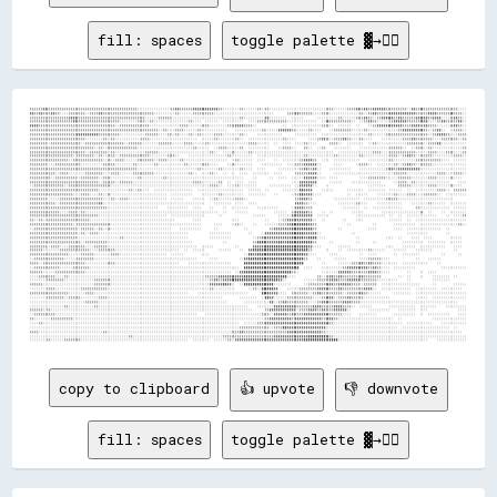
fill: spaces
toggle palette ▓→✊🏽
▒▒▒▒▒▒▓▓▒▒▒▒▒▒▒▒▒▒▒▒▒▒▒▒▒▒▒▒▒▒▒▒▒▒▒▒▒▒▒▒▒▒▒▒▒▒▒▒▒▒░░░░░░░░░░░░░░░░▒▒▓▓▒▒▒▒▒▒▓▓▓▓▓▓▓▓▓▓▓▓▒▒░░░░░░░░▒▒░░░░░░▒▒░░▒▒░░░░░░░░░░░░░░░░░░░░░░░░░░▒▒▒▒░░░░░░▒▒▒▒▓▓▒▒▓▓▒▒▓▓▓▓▓▓▒▒▒▒▒▒▒▒▒▒░░▓▓▒▒▓▓▒▒▒▒▒▒▒▒▒▒▒▒▒▒▒▒░░░░
▓▓▒▒▓▓▒▒▒▒▓▓▒▒░░░░▒▒▒▒▒▒▒▒░░▒▒▒▒▓▓▒▒▒▒▒▒▒▒▒▒▒▒▒▒▒▒▒▒▒▒▒▒▒▒░░░░░░░░░░▒▒░░░░░░▒▒▒▒▒▒▒▒▒▒░░░░░░░░░░░░░░░░░░░░░░░░░░░░      ▒▒▒▒▓▓▒▒▒▒▒▒░░░░▒▒▒▒░░░░░░░░░░░░░░▒▒░░▒▒▓▓▒▒▒▒▒▒▓▓▓▓▓▓▓▓▓▓▓▓▒▒▒▒▒▒▓▓▓▓▒▒▒▒▒▒▓▓▒▒▒▒░░
▒▒▒▒▒▒▒▒▒▒▒▒▒▒▒▒▒▒▓▓▓▓▒▒▒▒▒▒▒▒▒▒▒▒▒▒▒▒▒▒▒▒▒▒▒▒▒▒▒▒▒▒▒▒░░░░░░▒▒▒▒▒▒░░░░░░░░░░░░░░░░░░░░░░░░░░░░░░░░▒▒░░░░░░░░░░▓▓░░░░░░░░  ░░░░░░      ░░░░░░░░░░▒▒░░░░░░▒▒▒▒▓▓▒▒░░▒▒▓▓▓▓▓▓▒▒▓▓▒▒▒▒▒▒▓▓▓▓▓▓▒▒▓▓▓▓░░░░▒▒▓▓▒▒░░
▒▒▒▒▒▒▒▒▒▒▒▒▒▒▒▒▒▒▒▒▓▓▒▒▒▒▒▒▒▒▒▒▒▒▒▒▒▒▒▒▒▒░░░░░░░░▒▒▒▒░░▒▒░░░░░░░░░░░░░░░░▒▒░░░░  ░░░░░░  ░░░░░░░░░░  ░░░░▒▒▒▒▒▒▒▒▒▒▒▒▒▒░░░░░░░░░░░░░░  ░░▓▓▒▒▒▒▒▒▒▒▒▒░░  ░░▒▒▓▓▒▒░░░░░░▒▒▓▓▓▓▓▓▒▒▒▒▒▒▓▓▓▓░░░░▒▒▓▓▒▒▒▒▒▒▓▓░░
▓▓▓▓▒▒▒▒▒▒▒▒▒▒▒▒▒▒▒▒▒▒▒▒▒▒▒▒▒▒▒▒▒▒▒▒▒▒▒▒░░▒▒▒▒▒▒▒▒▒▒▒▒▒▒░░░░░░░░░░░░░░▒▒▒▒░░░░░░▒▒▒▒░░░░░░░░▒▒▒▒▓▓▓▓▒▒▒▒░░            ░░  ░░░░░░░░░░░░░░▒▒▒▒░░  ░░░░░░  ░░    ░░▒▒▓▓▓▓▓▓▓▓▓▓▓▓▒▒▒▒▓▓▓▓▒▒▓▓▒▒▒▒░░░░░░▒▒▓▓▒▒░░
▒▒▒▒▒▒▒▒▒▒▒▒▒▒▒▒▒▒▒▒▒▒▒▒▒▒▒▒▒▒▒▒▒▒▒▒▒▒▒▒▒▒▒▒▒▒▒▒▒▒▒▒▒▒▒▒▒▒▒▒░░▒▒░░░░▒▒▒▒░░░░░░▒▒░░░░░░░░░░░░    ░░░░░░░░░░░░▒▒░░░░░░▓▓▓▓▓▓▒▒░░░░░░▒▒░░░░    ░░▒▒▒▒▒▒▒▒░░░░░░▒▒░░░░░░░░░░░░░░▒▒▓▓▓▓▓▓▓▓▓▓▒▒░░▒▒▓▓░░  ░░▒▒▒▒░░
▒▒▒▒▒▒▒▒▒▒▒▒▒▒▒▒▒▒▒▒▒▒▓▓▓▓▓▓▓▓▓▓▒▒▒▒▒▒▒▒▒▒░░░░░░░░░░░░▒▒▒▒▒▒░░░░▒▒░░▒▒░░░░▒▒░░▒▒░░░░░░▒▒▒▒░░░░░░░░▒▒░░    ░░░░░░░░░░░░      ░░░░░░░░░░  ░░░░░░░░░░░░░░░░░░░░░░▒▒░░░░░░▒▒▒▒▒▒▒▒▒▒▒▒▒▒▒▒▒▒▒▒░░▒▒▓▓▓▓▒▒░░░░▒▒▒▒
▒▒▒▒▒▒▒▒▒▒▒▒▒▒▒▒▒▒▒▒▒▒▒▒▒▒░░░░░░░░▒▒░░▒▒░░░░░░░░░░░░▒▒▒▒░░░░░░░░░░░░░░░░░░░░░░  ░░░░░░▒▒░░░░░░░░▒▒░░  ░░░░░░░░░░░░░░░░▒▒░░░░      ░░░░▒▒▓▓▒▒░░▒▒▒▒▓▓▒▒░░░░▒▒░░░░    ░░░░░░░░░░▒▒▒▒▓▓▒▒▒▒▒▒▒▒░░░░▒▒▒▒▒▒▒▒░░▒▒
▒▒▒▒▒▒▒▒░░▒▒▒▒▒▒▒▒▒▒▒▒▒▒░░▒▒▒▒▒▒▒▒▒▒▒▒▒▒▒▒▒▒░░▒▒▒▒▒▒░░░░░░░░▒▒▒▒▒▒░░░░░░▒▒▒▒░░░░░░▒▒░░░░░░░░░░░░░░░░░░▒▒▒▒░░░░░░  ░░  ░░░░  ░░░░▒▒░░░░      ▒▒▒▒░░  ░░░░░░░░  ░░▒▒░░░░░░░░░░░░░░▒▒▒▒▒▒▒▒░░▒▒▒▒▓▓░░░░░░░░░░░░
▒▒▒▒▒▒▒▒▒▒▒▒▒▒▒▒▒▒▒▒▒▒▒▒▒▒▒▒▒▒░░▒▒░░▒▒▒▒▒▒▒▒▒▒▒▒▒▒░░░░░░░░░░░░░░░░░░░░░░░░░░▒▒░░░░░░  ░░▒▒▒▒░░░░░░▒▒  ░░░░░░░░░░    ░░▒▒▒▒░░    ▒▒░░  ░░▒▒    ░░░░░░░░    ░░░░░░░░░░░░░░▒▒▒▒▒▒░░  ░░▒▒▒▒░░▒▒░░░░░░░░░░░░░░▒▒
▒▒▒▒▒▒▒▒▒▒▒▒▒▒▒▒▒▒▒▒▒▒▒▒▒▒░░▒▒▒▒▒▒▒▒░░▒▒░░░░░░░░░░░░░░▒▒▒▒▒▒░░░░░░░░░░░░░░░░░░░░░░░░▒▒░░  ░░░░▒▒░░░░░░▒▒░░░░░░░░░░░░░░░░░░░░░░░░░░░░░░░░░░░░░░  ░░░░░░░░░░░░░░░░▒▒▒▒░░░░▒▒▒▒▒▒▒▒▒▒▒▒░░░░░░▒▒▒▒░░░░▒▒▒▒░░░░▒▒
▒▒▒▒▒▒▒▒▒▒▒▒▒▒▒▒▒▒▒▒░░▒▒▒▒▒▒▒▒░░▒▒░░▒▒▒▒░░▒▒▒▒▒▒▒▒▒▒▒▒▒▒░░░░░░░░▒▒▒▒░░    ░░░░░░░░░░░░░░░░░░▒▒░░░░░░░░░░  ░░░░░░░░░░░░░░░░░░░░░░▒▒░░░░░░░░░░░░▒▒░░░░░░░░░░▒▒░░░░░░░░░░░░▒▒▒▒░░▒▒▓▓▒▒░░▒▒▒▒▒▒░░░░░░░░░░▒▒▒▒░░
▒▒▒▒▒▒▒▒▒▒▒▒▒▒▒▒▒▒░░▒▒▒▒▒▒▒▒▒▒▒▒▒▒░░▒▒░░▒▒▒▒░░░░░░▒▒▒▒▒▒▒▒░░▒▒▒▒░░░░░░▒▒░░░░░░░░░░░░░░░░░░░░  ░░▒▒░░░░░░  ░░░░    ░░  ░░░░░░░░▒▒▓▓▓▓▒▒  ░░░░  ░░░░░░░░░░░░    ░░░░░░░░░░▒▒░░░░░░░░░░▒▒▒▒▒▒▒▒▒▒▒▒░░░░  ░░░░░░
▒▒▒▒▒▒▒▒░░░░▒▒▒▒▒▒▒▒▒▒▒▒░░░░░░░░░░▒▒▒▒▒▒░░░░░░░░▒▒░░░░░░░░▒▒░░░░░░░░░░░░▒▒░░░░░░▒▒▒▒░░░░    ░░▒▒░░░░░░░░    ░░░░░░░░░░  ░░░░▒▒▒▒▓▓▓▓▓▓░░      ░░░░      ░░▒▒▒▒░░  ░░░░░░░░▒▒░░▒▒▓▓▒▒░░▒▒▒▒▒▒░░░░░░░░░░░░░░░░
▒▒▒▒▒▒▒▒▒▒▒▒▒▒▒▒▒▒▒▒▒▒▒▒▒▒▒▒▒▒▒▒▒▒▒▒▒▒▒▒▒▒▒▒▒▒▒▒▒▒░░░░░░░░░░░░░░░░░░░░░░░░░░░░▒▒░░░░░░░░▒▒░░░░░░░░▒▒░░░░  ░░░░      ░░░░░░░░░░▒▒▓▓▒▒▓▓░░    ░░░░░░░░░░    ░░░░░░░░░░░░▒▒▓▓▒▒▓▓▓▓▓▓▓▓▓▓░░░░░░░░░░░░░░░░░░░░░░
▒▒▒▒▒▒▒▒▒▒▒▒░░▒▒▒▒░░░░░░░░▒▒▒▒▒▒▒▒░░░░▒▒▒▒░░░░░░▒▒▒▒▒▒▒▒▒▒░░░░░░░░░░░░░░░░▒▒░░  ░░░░▒▒░░  ░░  ░░  ░░░░  ░░░░░░░░  ░░░░      ▒▒▒▒▒▒▓▓▓▓░░      ░░░░░░░░░░░░░░░░░░░░░░░░░░░░▒▒▒▒▒▒░░░░░░░░░░░░░░▒▒▒▒░░░░▒▒▒▒░░
▒▒▒▒▒▒▒▒▒▒░░▒▒▒▒▒▒▒▒▒▒░░▒▒▒▒▒▒▒▒░░▒▒▒▒░░░░░░░░░░░░▒▒░░░░░░░░░░▒▒░░░░░░░░░░░░░░░░░░░░░░░░░░░░░░░░░░░░    ░░      ░░  ░░░░  ░░░░░░▓▓▓▓▓▓░░░░  ░░░░          ░░░░▒▒▒▒▒▒▒▒░░░░░░▒▒▒▒▒▒░░░░░░░░▒▒▒▒░░░░░░▒▒░░░░  
▒▒▒▒▒▒▒▒▒▒▒▒▒▒▒▒▒▒▒▒▒▒▒▒▒▒▒▒▒▒▒▒░░▒▒▒▒▒▒░░▒▒▒▒▒▒░░░░░░░░░░░░░░░░░░░░░░░░░░░░▒▒▒▒░░░░░░░░▒▒  ░░  ░░░░  ░░░░                ░░░░▓▓▓▓▓▓▓▓      ░░░░░░    ░░░░░░░░░░░░░░      ░░▒▒▒▒░░▒▒░░░░░░░░░░░░░░░░    ░░░░
░░▒▒▒▒▒▒▒▒▒▒▒▒▒▒░░▒▒▒▒▒▒▒▒▒▒▒▒▒▒▒▒▒▒▒▒░░░░░░░░░░░░░░░░░░░░░░░░░░░░░░░░░░░░░░░░░░░░░░▒▒▒▒░░  ░░░░▒▒░░░░░░░░      ░░░░░░░░░░  ░░▓▓▓▓▓▓░░    ░░                  ░░░░░░░░      ▒▒▒▒▒▒░░░░░░░░▒▒▒▒░░░░░░▒▒░░░░  
▒▒▒▒▒▒▒▒▒▒▒▒▒▒▒▒▒▒▒▒▒▒▒▒▒▒▒▒▒▒▒▒░░░░░░░░░░░░░░▒▒░░▒▒░░░░  ░░░░░░░░░░░░░░░░░░  ░░░░░░░░░░░░░░░░░░░░░░  ░░░░░░  ░░      ░░░░░░░░██▓▓▓▓    ░░░░░░      ░░░░░░░░  ░░░░░░░░  ░░░░░░  ░░  ░░░░░░░░░░▒▒▒▒░░  ▒▒▒▒▒▒
▒▒▒▒▒▒▒▒▒▒▒▒▒▒▒▒▒▒▒▒░░░░▒▒▒▒░░░░▒▒░░▒▒░░░░░░░░░░░░░░░░░░░░░░░░░░  ░░░░░░░░░░    ░░░░░░░░▒▒░░░░░░░░░░  ░░░░░░░░    ░░      ░░▒▒██▓▓▓▓░░░░            ░░  ░░░░░░    ░░░░░░░░▒▒░░░░▒▒▒▒░░░░▒▒▒▒▒▒░░  ░░░░░░░░░░
▒▒▒▒▒▒▒▒░░░░░░▒▒▒▒▒▒▒▒▒▒▒▒▒▒▒▒▒▒▒▒░░░░▒▒░░▒▒▒▒░░░░░░░░░░░░░░░░░░  ░░░░░░    ░░░░░░  ░░▒▒░░░░░░░░▒▒▒▒░░                      ▒▒▓▓▓▓▒▒          ░░░░░░░░░░░░  ░░░░░░░░░░▒▒▒▒▒▒░░░░░░░░░░░░░░░░░░░░░░░░░░      
▒▒▒▒▒▒▒▒▒▒▒▒░░▒▒▒▒▒▒▒▒▒▒▒▒▒▒▒▒▒▒▓▓░░░░░░░░░░░░░░░░░░░░░░░░░░░░░░░░░░░░░░░░░░░░░░░░    ░░░░░░░░  ░░░░  ░░░░                  ▓▓▓▓▒▒░░░░          ░░░░░░░░▒▒░░░░    ░░░░░░░░░░░░    ░░░░░░░░▒▒░░░░░░  ░░░░░░░░
▒▒▒▒▒▒▒▒▒▒▒▒▒▒▒▒▒▒▒▒▒▒▒▒▒▒▒▒▒▒▒▒▒▒▒▒░░░░░░░░░░░░░░░░░░░░░░░░    ░░░░░░░░░░  ░░░░    ░░    ░░  ░░░░░░░░    ░░░░░░░░░░      ░░▓▓▓▓▒▒▒▒              ░░░░░░░░  ░░  ░░░░░░░░░░░░░░      ▒▒░░░░░░░░░░░░░░  ░░░░░░
▒▒▒▒▒▒▒▒▒▒▒▒▒▒░░░░▒▒▒▒░░▒▒░░░░░░░░░░░░░░░░░░░░░░░░░░░░░░░░░░░░░░░░░░░░░░░░░░░░░░░░░░░░░░  ░░    ░░░░░░            ░░░░░░  ▒▒▓▓▓▓▓▓▒▒    ░░  ░░        ░░░░░░        ░░░░░░░░░░░░░░░░░░▒▒  ░░    ░░  ░░░░░░░░
▒▒▒▒▒▒▒▒▒▒▒▒▒▒▒▒▒▒▒▒▒▒▒▒▒▒▒▒▒▒▒▒░░░░░░░░░░░░░░░░░░░░░░░░░░░░░░░░  ░░░░░░░░░░░░░░░░      ░░              ░░░░░░      ░░░░░░▓▓▓▓▓▓▓▓▓▓  ░░░░░░            ░░░░░░░░░░░░░░  ░░  ░░  ░░░░░░░░░░░░░░    ░░  ░░░░▒▒
▒▒░░▒▒░░▒▒▒▒▒▒▒▒▒▒▒▒▒▒▒▒▒▒▒▒░░░░░░░░░░░░░░░░░░░░░░░░░░░░░░░░░░░░░░░░        ░░░░              ░░░░            ░░    ░░▒▒▓▓▓▓▓▓▓▓▓▓▓▓░░  ░░        ░░    ░░░░            ░░░░░░  ░░  ░░░░░░░░░░░░░░░░░░░░░░░░
▒▒▒▒▒▒▒▒▒▒▒▒▒▒▒▒▒▒▒▒░░▒▒▒▒▒▒▒▒▒▒▒▒▒▒▒▒░░░░░░░░░░░░░░░░░░░░░░░░░░░░░░░░░░░░░░░░░░      ░░░░    ░░▒▒░░    ░░    ░░░░░░▒▒▒▒▓▓████████▓▓▒▒              ░░          ░░        ░░░░░░░░░░  ░░░░░░░░░░░░░░░░░░▒▒░░
░░▒▒▒▒▒▒▒▒▒▒▒▒▒▒▒▒▒▒▒▒░░▒▒▒▒▒▒░░▒▒░░▒▒░░░░░░░░░░░░░░░░░░░░░░░░░░░░    ░░░░░░░░░░      ░░            ░░          ▒▒▓▓▓▓▓▓▓▓██████████▒▒          ░░            ░░░░        ░░░░  ░░░░░░░░░░░░░░░░  ░░        
▒▒▒▒▒▒▒▒▒▒▒▒▒▒▒▒▒▒▒▒▒▒░░▒▒░░▒▒▒▒░░░░░░░░░░░░░░░░░░░░░░░░░░░░░░░░░░░░░░░░░░          ░░░░░░░░░░        ░░    ░░▓▓▓▓▓▓▓▓▓▓▓▓██████▓▓▓▓▓▓░░              ░░                        ░░░░░░░░░░        ░░        
▒▒▒▒▒▒▒▒▒▒▒▒▒▒▒▒▒▒▒▒▒▒░░░░░░░░░░░░░░░░░░░░▒▒░░░░░░░░░░░░░░░░░░░░░░░░░░░░░░          ░░░░░░░░░░          ░░▒▒▓▓▓▓▓▓▓▓▓▓▓▓▓▓██████▓▓████░░░░              ░░            ░░░░  ░░    ░░░░  ░░░░        ░░░░░░  
▒▒▒▒▒▒▒▒▒▒▒▒▒▒▒▒▒▒▒▒▒▒▒▒░░▒▒▒▒▒▒▒▒▒▒░░░░░░░░░░░░░░░░░░░░░░░░░░░░░░░░░░░░░░░░              ░░            ▒▒████▓▓▓▓▓▓██▓▓████████████▒▒      ░░          ░░      ░░            ░░░░░░░░░░  ░░░░░░░░  ░░░░░░  
▒▒▒▒▒▒▒▒░░▒▒▒▒░░░░▒▒▒▒▒▒▒▒░░░░▒▒▒▒▒▒░░░░░░░░░░░░░░░░░░░░░░░░░░░░░░░░░░░░░░░░░░  ░░░░░░          ░░      ▓▓▓▓▓▓████████████████████▓▓░░░░        ░░░░░░                ░░░░    ░░░░░░  ░░░░░░░░░░░░    ░░░░  
▒▒▒▒▒▒░░░░░░░░▒▒▒▒▒▒▒▒▒▒▒▒▒▒░░░░▒▒▒▒▒▒▒▒░░░░░░░░░░░░░░░░░░░░░░░░░░░░░░  ░░  ░░░░░░      ░░░░░░    ░░  ▓▓██████████████████████████▒▒      ░░    ░░  ░░░░░░░░░░▒▒░░░░░░    ░░░░░░    ░░░░░░░░          ░░    
▒▒▒▒▒▒▒▒▒▒▒▒▒▒▒▒▒▒░░░░░░▒▒▒▒▒▒░░░░░░░░▒▒▒▒░░░░░░░░░░░░░░░░░░░░░░  ░░░░░░        ░░░░                ░░██▓▓██████████████████████▓▓░░░░      ░░░░          ░░  ░░░░        ░░  ░░░░░░░░          ░░      ░░  
░░▒▒▒▒▒▒▒▒▒▒▒▒▒▒░░░░░░▒▒▒▒▒▒▒▒░░░░░░░░░░░░░░░░░░░░░░░░░░░░░░░░░░░░░░░░░░░░░░░░      ░░░░          ░░▓▓██████████████████████████▒▒    ░░      ░░░░░░      ░░░░▒▒▒▒▒▒░░░░            ░░    ░░░░░░            
▒▒▒▒░░▒▒▒▒▒▒▒▒▒▒▒▒▒▒▒▒▒▒▒▒░░░░░░░░░░▒▒▒▒░░░░░░░░░░░░░░░░░░░░░░░░░░░░░░    ░░░░░░░░░░░░░░░░░░░░      ████████████████████████████        ░░      ░░░░░░▒▒▒▒▓▓▒▒▓▓▒▒▒▒░░░░░░░░  ░░░░░░░░░░░░    ░░            
░░▒▒▒▒▒▒▒▒▒▒▒▒░░░░░░▒▒▒▒▒▒▒▒░░░░░░░░░░░░░░░░░░░░░░░░░░░░░░░░░░░░░░░░░░░░░░░░░░░░░░░░░░░░░░░░░░░░░░  ██████████████████████████  ░░░░    ░░░░░░░░░░▒▒▓▓▓▓▓▓▓▓▓▓▒▒▓▓▒▒░░░░  ░░░░░░░░░░            ░░░░░░░░░░░░
▒▒▒▒▒▒░░░░░░▒▒▒▒▒▒▒▒▒▒▒▒▒▒░░░░░░░░░░░░░░░░░░░░░░░░░░░░░░░░░░░░░░░░░░░░░░░░░░░░░░░░░░░░░░░░░░░░  ░░▓▓██████████████████████▒▒░░          ░░░░░░░░▓▓▓▓▓▓▒▒▒▒▒▒▒▒▓▓▓▓▒▒░░░░        ░░    ░░  ░░░░              
░░░░▒▒▒▒▒▒▒▒░░░░▒▒░░░░░░░░░░░░░░░░░░░░░░░░░░░░░░░░░░░░░░░░░░░░░░░░░░░░░░░░░░░░░░░░▒▒▒▒▒▒▓▓▓▓▓▓▓▓▓▓▓▓████████████████████░░░░          ▒▒░░▒▒▓▓▒▒▓▓▒▒▒▒▒▒▒▒▓▓▒▒▒▒▒▒▒▒        ░░  ░░    ░░    ░░░░░░░░  ░░    
░░░░░░░░▒▒▒▒▒▒▒▒░░░░░░░░░░░░░░▒▒▒▒▒▒▒▒░░░░░░░░░░░░░░░░░░░░░░░░░░░░░░░░░░░░░░░░░░░░░░▒▒▓▓▒▒▓▓▓▓██████████████████████▓▓░░        ░░░░░░▒▒▒▒▒▒▓▓▓▓▒▒▒▒▓▓▓▓▓▓▒▒▒▒▒▒▒▒░░░░░░░░░░    ░░          ░░░░░░░░        
▒▒▒▒▒▒░░░░░░░░░░░░░░░░░░░░░░░░▒▒▒▒▒▒▒▒░░░░░░░░░░░░░░░░░░░░░░░░░░░░░░░░░░░░░░░░░░░░░░▓▓▓▓▓▓██▓▓░░  ░░██████████████░░░░░░░░      ░░▒▒▒▒▒▒▒▒▓▓▓▓▒▒▓▓▓▓▓▓▒▒▒▒░░▒▒▒▒▒▒  ░░░░░░░░░░░░░░░░░░      ░░        ░░░░░░
░░░░░░░░▒▒▒▒░░░░░░░░░░░░▒▒▒▒▒▒▒▒▒▒▒▒░░░░░░░░░░░░░░░░░░░░░░░░░░░░░░░░░░░░░░░░░░░░░░░░▒▒░░░░░░░░░░      ░░▒▒░░██████▓▓    ░░░░░░▒▒▒▒▒▒▒▒▓▓▓▓▓▓▒▒▒▒▓▓▒▒▒▒▒▒▒▒▒▒▓▓▓▓░░  ░░░░░░░░░░░░░░  ░░░░░░░░░░  ░░░░░░░░░░  
▒▒▒▒▒▒▒▒▒▒▒▒▒▒▒▒▒▒░░░░░░░░▒▒▒▒░░░░░░░░░░░░░░░░░░░░░░░░░░░░░░░░░░░░░░░░░░░░    ░░░░░░░░░░░░░░░░░░░░░░░░      ████▓▓▓▓░░░░  ▒▒▒▒▒▒▒▒░░▒▒▓▓▒▒▒▒▒▒▒▒▒▒░░▒▒▒▒▒▒▓▓▒▒░░░░░░      ░░░░░░░░  ░░░░░░░░░░░░░░░░░░░░░░░░
░░░░░░░░▒▒▒▒▒▒▒▒░░▒▒▒▒▒▒░░░░░░░░▒▒▒▒░░░░░░░░░░░░░░░░░░░░░░░░░░░░░░░░░░░░░░░░░░░░░░░░░░░░░░        ░░░░░░░░  ░░██▓▓░░░░░░▒▒▒▒▒▒▒▒▒▒▒▒░░░░▒▒▓▓▓▓░░▒▒▒▒▓▓▒▒▒▒▒▒░░░░░░░░░░░░            ░░░░░░  ░░░░░░░░░░░░░░░░
░░░░░░░░░░░░░░░░░░░░░░░░░░▒▒▒▒▒▒░░░░░░░░░░░░░░░░░░░░░░░░░░░░░░░░░░░░░░░░░░░░░░░░░░░░░░░░░░░░        ░░░░░░░░░░░░▓▓░░▒▒▓▓▒▒▒▒▒▒▒▒▒▒░░░░▒▒▓▓▓▓▒▒▒▒▒▒▓▓▓▓▒▒▒▒░░░░░░░░░░░░░░░░░░░░░░░░░░░░░░░░░░░░░░░░░░░░░░    
░░░░░░░░░░░░░░░░▒▒░░░░░░░░░░░░▒▒░░░░░░░░░░░░░░░░░░░░░░░░░░░░░░░░░░░░░░░░░░░░░░░░░░░░░░░░░░░░░░░░░░░░░░    ░░░░░░░░▓▓▓▓▓▓▓▓▓▓▒▒▒▒▒▒▒▒▓▓▓▓▒▒▒▒▒▒▓▓▓▓▒▒▒▒░░  ░░░░░░        ░░░░░░░░░░░░  ░░░░░░░░    ░░░░░░░░░░
▒▒▒▒▒▒░░▒▒░░░░░░░░░░░░░░░░░░░░░░░░░░░░░░░░░░░░░░░░░░░░░░░░░░░░░░░░░░░░░░░░░░░░░░░░░░░░░░░░░░░░░░░░░░░░░░      ▒▒▓▓▓▓▓▓▓▓▓▓▓▓░░▒▒▒▒▓▓▓▓▒▒▓▓▒▒▒▒▓▓▓▓▓▓░░        ░░░░░░░░░░    ░░░░░░░░  ░░░░              ░░░░
░░▒▒▒▒▒▒▒▒▒▒░░░░░░░░░░░░░░░░░░░░░░░░░░░░░░░░░░░░░░░░░░░░░░░░░░░░░░░░░░░░░░░░░░    ░░░░░░░░░░░░░░░░░░░░░░░░░░▒▒▒▒░░▓▓▓▓▓▓▒▒▓▓▒▒▒▒▓▓▓▓▓▓▓▓▓▓▓▓▒▒▒▒▒▒░░░░    ░░░░░░
copy to clipboard
👍 upvote
👎 downvote
fill: spaces
toggle palette ▓→✊🏽