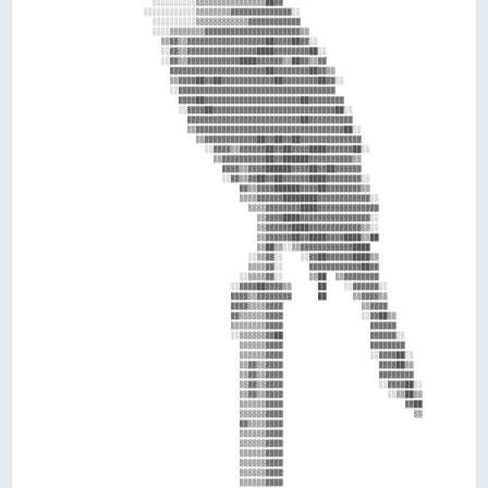
                    ░░░░░░░░░░▒▒▒▒▒▒▒▒▒▒▒▒▒▒▒▒██▓▓                                

                  ░░░░░░░░░░░░▒▒▒▒▒▒▒▒▓▓▓▓▓▓▓▓▓▓▓▓▓▓░░                            

                    ░░░░░░░░░░▒▒▒▒▒▒▒▒▒▒▒▒▓▓▓▓▓▓▓▓▓▓▓▓                            

                    ░░░░▒▒▒▒▒▒▒▒▓▓▓▓▓▓▓▓▓▓▓▓▓▓▓▓▓▓▓▓▓▓▒▒                          

                      ▒▒▓▓▒▒▓▓▓▓▓▓▓▓▓▓▓▓▓▓▓▓▓▓██▓▓▓▓██▓▓░░                        

                      ░░▓▓▒▒▓▓▓▓▓▓▓▓▓▓▓▓▓▓▓▓████▓▓▓▓▓▓▓▓██░░                      

                      ░░▓▓▒▒▓▓▓▓▓▓▓▓▓▓▓▓████▓▓▓▓▓▓▒▒██▓▓▒▒▓▓                      

                        ▓▓▓▓▓▓▓▓▓▓▓▓▓▓▓▓▓▓▓▓▓▓██▓▓▓▓▓▓▓▓██▓▓▒▒                    

                        ▒▒▓▓▓▓██▓▓██▓▓▓▓▓▓▓▓▓▓▓▓██▓▓▓▓▓▓▓▓██▓▓░░                  

                        ░░▓▓▓▓▓▓▓▓▓▓▓▓▓▓▓▓▓▓▓▓▓▓▓▓▓▓▓▓▓▓▓▓▓▓▓▓                    

                          ▓▓▓▓██▓▓▓▓▓▓▓▓▓▓▓▓▓▓▓▓▓▓▓▓▓▓██▓▓▓▓▓▓▓▓                  

                          ░░▓▓▓▓██▓▓▓▓▓▓▓▓▓▓▓▓▓▓▓▓▓▓▓▓▓▓▓▓▓▓▓▓██░░                

                            ▓▓▓▓▓▓▓▓▓▓▓▓▓▓▓▓▓▓▓▓▓▓▓▓▓▓██▓▓▓▓▓▓▓▓▓▓                

                            ▒▒▓▓▓▓▓▓▓▓▓▓▓▓▓▓▓▓▓▓▓▓▓▓▓▓▓▓▓▓▓▓▓▓▓▓██░░              

                              ▒▒▓▓▓▓▓▓▓▓▓▓▓▓██▓▓██▓▓██▓▓▓▓▓▓▓▓▓▓▓▓▓▓              

                                ░░▓▓▓▓▒▒▓▓▓▓▓▓██▓▓██▓▓▓▓████▓▓▓▓▓▓██░░            

                                  ▒▒▓▓▓▓▓▓▓▓▓▓██▓▓██████▓▓▓▓▓▓▓▓▓▓▒▒              

                                    ▓▓▓▓▒▒▓▓▓▓██████▓▓▓▓██▓▓██▓▓▓▓▓▓              

                                    ░░▓▓▒▒▓▓██▓▓██▓▓▓▓▓▓████▓▓▓▓▓▓▓▓░░            

                                        ▓▓▒▒▓▓▓▓██████▓▓▓▓██▓▓▓▓▓▓▓▓▒▒            

                                        ▒▒▒▒▓▓▓▓▓▓████████▓▓▓▓▓▓▓▓▓▓▓▓░░          

                                          ▒▒▒▒▓▓▓▓▓▓▓▓████▓▓▓▓▓▓▓▓▓▓▓▓▓▓          

                                            ▒▒▓▓▓▓████▓▓▓▓▓▓▓▓▓▓▓▓▓▓▓▓░░          

                                            ▒▒▓▓▓▓▓▓████▓▓▓▓▓▓▓▓▓▓▓▓▒▒░░          

                                            ▒▒▓▓▓▓▓▓██▓▓████▓▓▓▓████▒▒██          

                                            ▒▒██▒▒░░▒▒▓▓▓▓▓▓▓▓▓▓▓▓████            

                                          ░░▒▒▓▓░░    ░░▓▓██▓▓▓▓▓▓████▒▒          

                                          ▒▒▒▒▓▓░░      ▓▓▓▓▓▓▓▓▓▓▓▓██▓▓          

                                        ░░▒▒▒▒▓▓░░      ▒▒██  ▒▒▓▓▓▓▓▓▓▓          

                                      ░░▓▓▓▓██▓▓▓▓▒▒      ██    ░░▓▓▓▓▓▓░░        

                                      ▓▓▓▓▒▒▓▓▓▓▓▓▓▓      ██      ▒▒▓▓▓▓▒▒        

                                      ▓▓▓▓▒▒▒▒▓▓▓▓                  ▒▒▓▓▓▓        

                                      ▓▓▒▒▒▒▒▒▓▓▓▓                  ░░▓▓██▒▒      

                                      ▒▒▒▒▒▒▒▒▓▓▓▓                    ▓▓▓▓▓▓      

                                      ░░▒▒▒▒▒▒▓▓██                    ▓▓▓▓▓▓░░    

                                        ▒▒▒▒▒▒▓▓▓▓                    ▓▓▓▓▓▓▓▓    

                                        ▒▒▒▒▒▒▓▓▓▓                    ░░▓▓▓▓██░░  

                                        ▒▒▓▓▒▒▓▓▓▓                      ▓▓▓▓██▒▒  

                                        ▒▒▓▓▒▒▓▓▓▓                      ▓▓▓▓▓▓▓▓  

                                        ▒▒▓▓▒▒▓▓▓▓                      ░░▓▓▓▓██░░

                                        ▒▒▓▓▒▒▓▓▓▓                        ░░▒▒██▒▒

                                        ▒▒▒▒▒▒▓▓▓▓                            ▓▓██

                                        ▒▒▒▒▒▒▓▓▓▓                              ▒▒

                                        ▓▓▒▒▒▒▓▓▓▓                                

                                        ▒▒▒▒▒▒▓▓▓▓                                

                                        ▒▒▒▒▒▒▓▓▓▓                                

                                        ▒▒▒▒▒▒▓▓▓▓                                

                                        ▒▒▒▒▒▒▓▓▓▓                                

                                        ▒▒▒▒▒▒▓▓▓▓                                

                                        ▒▒▒▒▒▒▓▓▓▓                                
