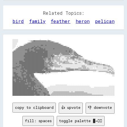
Related Topics:
bird
family
feather
heron
pelican
░░░░░░░░░░                                      ░░            ░░                                                                                                                    

░░░░░░░░░░                  ░░░░▒▒▒▒▓▓██▓▓▓▓▓▓▓▓▓▓▓▓▓▓▓▓▓▓▓▓▒▒▓▓▓▓▒▒░░                                                                                                              

░░░░░░░░░░                    ░░▒▒▓▓▓▓▓▓▓▓▓▓▓▓▓▓▓▓▓▓▓▓▓▓▓▓▓▓▓▓▓▓▓▓▓▓▓▓▓▓▒▒░░                                                                                                        

░░░░░░░░                  ▒▒▓▓▓▓▓▓▓▓▓▓▓▓▓▓▓▓▓▓▓▓▓▓▓▓▓▓▓▓▓▓▓▓▓▓▓▓▓▓▓▓▓▓▓▓▓▓▓▓▓▓▓▓▒▒                                                                                                  

░░░░░░░░            ░░▒▒▓▓▓▓▓▓▓▓▓▓▓▓▓▓▓▓▓▓▓▓▓▓▓▓▓▓▓▓▓▓▓▓▓▓▓▓▓▓▓▓▓▓▓▓▓▓▓▓▓▓▓▓▓▓▓▓▓▓▓▓▒▒                                                                                              

░░░░░░            ░░▓▓▓▓▓▓▓▓▓▓▓▓▓▓▓▓▓▓▓▓▓▓▓▓▓▓▓▓▓▓████▓▓▓▓██▓▓▓▓▓▓▓▓▓▓▓▓▓▓▓▓▓▓▓▓▓▓▓▓▓▓▓▓▒▒                                                                                          

░░░░░░  ░░  ▒▒▓▓▓▓▓▓▓▓▓▓▓▓▓▓▓▓▓▓▓▓▓▓▓▓██▓▓▓▓██▓▓▓▓▓▓▓▓▓▓▓▓▓▓▓▓▓▓▓▓▓▓▓▓▓▓▓▓▓▓▓▓▓▓▓▓▓▓▓▓▓▓▓▓▓▓▓▓▒▒░░                                                                                  

░░░░    ░░▓▓▓▓▓▓▓▓▓▓▓▓▓▓▓▓▓▓▓▓▓▓▓▓████▓▓████▓▓████▓▓▓▓▓▓▓▓▓▓▓▓▓▓▓▓▓▓▓▓▓▓▓▓▓▓▓▓▓▓▓▓▓▓▓▓▓▓▓▓▓▓▓▓▓▓▓▓▓▓░░                                                                              

░░    ▒▒▓▓▓▓▓▓▓▓▓▓▓▓▓▓▓▓▓▓▓▓██▓▓████▓▓████▓▓▓▓▓▓██████▓▓██▓▓▓▓▓▓▓▓▓▓▓▓▓▓██▓▓▓▓▓▓▓▓▓▓▓▓▓▓▓▓▓▓▓▓▓▓▓▓▓▓▓▓▓▓                                                                            

    ▒▒▓▓▓▓▓▓▓▓▓▓▓▓▓▓▓▓████████▓▓▓▓▓▓▓▓████████████████████▓▓▓▓▓▓▓▓▓▓▓▓▓▓▓▓▓▓▓▓▓▓▓▓▓▓▓▓▓▓▓▓▓▓▓▓▓▓▓▓▓▓▓▓▓▓▓▓░░                                                                        

░░▓▓▓▓▓▓▓▓▓▓▓▓▓▓▓▓▓▓▓▓▓▓▓▓████▓▓████▓▓▓▓██████████████████████▓▓▓▓▓▓▓▓▓▓▓▓▓▓▓▓▓▓▓▓▓▓▓▓▓▓▓▓▓▓▓▓██▓▓▓▓██▓▓▓▓▒▒▒▒                                                                      

▓▓▓▓▓▓▓▓▓▓▓▓▓▓▓▓▓▓▓▓▓▓▓▓▓▓████████████████▓▓██████████▓▓██████▓▓▓▓▓▓▓▓▓▓▓▓▓▓▓▓▓▓▓▓▓▓▓▓▓▓▓▓▓▓▓▓▓▓▓▓▓▓██▓▓▓▓▒▒▓▓▓▓                                                                    

▓▓▓▓▓▓▓▓▓▓▓▓▓▓▓▓▓▓▓▓▓▓████████████████████████████████████████▓▓▓▓▓▓▓▓▓▓▓▓▓▓▓▓▓▓▓▓▓▓▒▒▓▓▓▓▓▓▓▓▓▓▓▓▓▓▒▒▓▓▒▒▒▒▓▓▓▓▓▓                                                                  

▓▓▓▓▓▓▓▓▓▓▓▓▓▓▓▓▓▓▓▓▓▓████████████████████████████████████████▓▓▓▓▓▓▓▓▓▓▒▒▓▓▓▓▓▓▓▓▒▒▒▒▒▒▓▓▓▓▓▓▓▓▓▓▓▓▓▓▒▒▓▓▒▒▓▓▓▓▓▓▓▓░░                                                              

▓▓▓▓▓▓▓▓▓▓▓▓▓▓▓▓▓▓▓▓██████████████████████████████████████████▓▓▓▓▓▓██▓▓▓▓░░░░▒▒▒▒░░▒▒▒▒▒▒▒▒▒▒▒▒▒▒▒▒▒▒▒▒░░▒▒▒▒▓▓▓▓▓▓▓▓▓▓░░                                                          

▓▓▓▓▓▓▓▓▓▓▓▓▓▓▓▓▓▓▓▓████████████████████████████████▓▓████████▓▓▓▓▓▓▓▓██▓▓▒▒▒▒▒▒▒▒▒▒▒▒░░░░░░▒▒▒▒▒▒▒▒▒▒▒▒▒▒▓▓▓▓▒▒▒▒▓▓▒▒▒▒▓▓▒▒                                                        

▓▓▓▓▓▓▓▓▓▓▓▓▓▓▓▓▓▓▓▓▓▓████████████████████████████████████▓▓▓▓▓▓▓▓▓▓▒▒▓▓▒▒▒▒▒▒▒▒░░▒▒░░░░░░░░░░░░▒▒▒▒░░▓▓▓▓▓▓▓▓▓▓▓▓▓▓▒▒▒▒░░░░░░                                                      

▓▓▓▓▓▓▓▓▓▓▓▓▓▓▓▓▓▓▓▓██████████████████████████████████▓▓▓▓▓▓▒▒▓▓██▓▓▒▒▓▓▒▒▒▒▒▒▒▒▒▒▒▒░░░░▒▒░░░░▒▒▒▒▒▒▒▒▒▒▒▒▓▓▒▒░░▒▒▒▒▒▒▓▓▒▒▒▒▒▒░░                                                    

▓▓▓▓▓▓▓▓▓▓▓▓▓▓▓▓▓▓▓▓████████████████████████████████████▓▓▓▓▒▒▓▓▓▓▓▓▒▒▒▒▒▒░░▒▒▒▒▒▒▒▒░░░░░░░░░░░░▒▒░░░░░░░░▒▒▒▒░░░░░░▒▒▒▒▒▒▒▒▒▒▒▒▓▓▒▒░░                                              

▓▓▓▓▓▓▓▓▓▓▓▓██████▓▓▓▓██████████████████████████████████▓▓▒▒▒▒▒▒▓▓▓▓▒▒▒▒▒▒░░░░▒▒▒▒▒▒▒▒▒▒░░▒▒▒▒▒▒▒▒░░░░░░░░░░░░▒▒▒▒░░░░░░░░░░▒▒▒▒▓▓▒▒▒▒▓▓▒▒░░░░                                      

▓▓▓▓▓▓▓▓▓▓▓▓████████████████████████████████████████████▓▓▓▓▒▒▓▓▓▓▒▒▓▓▒▒░░▒▒▒▒░░░░▒▒▒▒▒▒▒▒▓▓▒▒▒▒▒▒▒▒░░░░░░  ░░░░░░░░▒▒▒▒░░░░░░▒▒▓▓▒▒▒▒▒▒▓▓▓▓▒▒▒▒▒▒░░                                

▓▓▓▓▓▓██▓▓▓▓████████████████████████████████████████████▓▓▓▓▓▓▓▓▓▓▓▓▓▓▓▓▒▒▒▒▒▒░░░░▒▒░░░░▒▒▒▒▒▒▒▒▒▒▒▒▒▒▒▒▒▒░░░░▒▒▒▒░░░░░░░░░░  ░░▒▒▒▒▒▒▒▒▓▓▒▒▒▒▒▒▓▓▒▒▒▒▒▒▒▒░░░░                      

▓▓▓▓▓▓▓▓▓▓▓▓▓▓▓▓████████████████████████████████████████▓▓▓▓▓▓▒▒▓▓▓▓▓▓▒▒▒▒▒▒▒▒▒▒░░░░░░░░░░░░░░░░░░░░░░░░░░░░░░░░░░░░░░░░░░░░░░░░░░░░▒▒▒▒▓▓▒▒▒▒░░░░░░▒▒▒▒▒▒▒▒▒▒▒▒▓▓▒▒░░░░            

▓▓▓▓▓▓▓▓▓▓▓▓██▓▓████████████████████████████████████████▓▓▓▓▓▓▒▒▒▒▓▓▓▓▓▓▒▒▒▒▒▒▒▒▒▒▒▒▒▒░░░░░░░░░░░░░░░░░░░░░░░░░░░░░░░░░░░░▒▒▒▒▒▒░░░░░░░░░░░░░░░░░░░░░░░░░░░░░░░░▒▒▒▒▒▒▒▒▒▒▒▒        

▓▓▓▓▓▓██████▓▓▓▓██▓▓██████████████████████████████████████▓▓▓▓▓▓▓▓▒▒▒▒▒▒░░▒▒▒▒▒▒▒▒▒▒░░▒▒░░░░░░░░░░░░░░░░░░░░░░░░░░░░░░░░░░▒▒▒▒▒▒▒▒░░░░░░░░░░░░░░░░░░▒▒░░░░░░░░░░░░░░░░░░▒▒▒▒▒▒░░    

██████▓▓▓▓▓▓▓▓▓▓████████████████████████████████████████▓▓████▒▒▒▒▒▒░░░░  ░░░░░░░░░░░░░░░░░░░░▒▒▒▒▒▒▒▒░░░░░░░░░░░░░░▒▒▒▒▒▒░░▒▒▒▒▒▒░░▒▒░░░░░░░░  ░░  ░░░░░░░░░░░░▒▒▒▒▒▒░░░░░░░░▒▒░░  

▓▓▓▓▓▓██▓▓▓▓▓▓██████▓▓████████████████████████████████▓▓██████▓▓▓▓▓▓▒▒░░░░▒▒░░░░░░░░░░░░░░░░░░▒▒▓▓▓▓▓▓▓▓▓▓▓▓▒▒▓▓▓▓▓▓▒▒▒▒▒▒▒▒▒▒▒▒▒▒▒▒▒▒▒▒░░░░░░░░░░░░░░░░░░░░░░░░░░░░░░░░▒▒▒▒▒▒░░▒▒  

▓▓▓▓▓▓▓▓▓▓▓▓▓▓▓▓▓▓████▓▓▓▓██████████████████████████▓▓▓▓▒▒▓▓██▓▓▓▓▓▓▓▓▓▓▓▓▓▓▓▓▓▓▓▓▓▓▒▒▓▓▓▓▓▓▒▒▒▒▒▒▓▓▓▓▓▓▓▓▓▓▒▒▒▒▒▒▒▒▒▒▒▒▓▓▓▓▓▓▓▓▓▓▓▓▓▓▒▒▒▒▒▒▒▒▒▒▒▒▒▒░░░░░░░░░░░░░░░░░░░░▒▒░░░░▒▒░░░░

▓▓▓▓▓▓▓▓▓▓▓▓▓▓██▓▓██████▓▓████████████████████████████████▓▓▓▓▓▓██▓▓▓▓▓▓▓▓▓▓▓▓▓▓▓▓▓▓▓▓▓▓▓▓▓▓▓▓▒▒▒▒░░░░                                        ░░░░░░  ░░▒▒▒▒▒▒▒▒▒▒▒▒▒▒▒▒░░▒▒▒▒░░▒▒░░

▓▓████▓▓▓▓▓▓▓▓▓▓████▓▓▓▓████████████████▓▓▓▓██████████████▒▒▓▓▒▒▓▓▒▒░░░░░░░░░░░░      ░░                                                                            ░░▒▒▒▒▒▒▒▒▒▒▒▒▒▒

▓▓████████▓▓▓▓▓▓██▓▓▓▓▓▓████████████▓▓          ░░░░▒▒░░  ▒▒  ░░                                                                                                          ░░░░▒▒▒▒▒▒

▓▓▓▓████▓▓▓▓▓▓▓▓████████▓▓████▓▓██████                                                                                                                                          ░░░░

▓▓▓▓██████▓▓▓▓▓▓████▓▓▓▓██████▓▓██████▒▒                                                                                                                                        ░░░░

██████████████▓▓▓▓██▓▓▓▓████████▓▓████▓▓░░                                                                                                                                          

████████▓▓██████▓▓██████████████▓▓▓▓▓▓▓▓▓▓░░                                                                                                                                        

██▓▓▓▓██████▓▓██▓▓██████▓▓████████▓▓▓▓▓▓▓▓▓▓                                                                                                                                        

██▓▓▓▓██████████████▓▓██▓▓████████▓▓▓▓██▓▓▓▓▓▓                                                                                                                                      

████▓▓██████▓▓██████████▓▓████████████▓▓▓▓▓▓▓▓▒▒                                                                                                                                    

██████████████████████████▓▓██▓▓████████▓▓▓▓▓▓▓▓▒▒  ░░                                                                                                                              

██████████████████████▓▓▓▓▓▓██▓▓██████████▓▓▓▓▓▓▓▓▒▒                                                                                                                                

████████████████████████████████████████▓▓▓▓▓▓▓▓▓▓▓▓▒▒                      ░░░░░░░░░░░░░░░░░░░░                                                                                    

████████████████████████████▓▓▓▓██████▓▓██▓▓██▓▓██▓▓▓▓▒▒          ░░░░░░░░░░░░░░░░░░░░░░░░░░░░░░░░░░░░░░░░░░░░░░░░░░░░░░░░░░░░░░░░░░░░░░                                  ░░░░░░░░░░

██████████████████████████████████▓▓██▓▓▓▓▓▓▓▓▓▓▓▓▓▓▓▓▓▓░░    ░░░░░░░░░░░░░░░░░░░░░░░░░░░░░░░░░░░░░░░░░░░░░░░░░░░░░░░░░░░░░░░░░░░░░░░░░░░░      ░░░░░░░░░░░░░░░░░░░░░░░░░░░░░░░░░░░░

██████████████████████████▓▓██████▓▓████▓▓▓▓▓▓████▓▓▓▓▓▓▓▓▓▓░░░░░░░░░░░░░░░░░░░░░░░░░░░░░░░░░░░░░░░░░░░░░░░░░░░░░░░░░░░░░░░░░░░░░░░░░░░░░░░░░░░░░░░░░░░░░░░░░░░░░░░░░░░░░░░░░░░░░░░░

██████████████████████████████████▓▓██▓▓████▓▓▓▓▓▓██▓▓▓▓▓▓▓▓▒▒░░░░░░░░░░░░░░░░░░░░░░░░░░░░░░░░░░░░░░░░░░░░░░░░░░░░░░░░░░░░░░░░░░░░░░░░░░░░░░░░░░░░░░░░░░░░░░░░░░░░░░░░░░░░░░░░░░░░░░

██████████████████████████████████████████▓▓▓▓▓▓▓▓▓▓▓▓▓▓▓▓▓▓▓▓░░░░░░░░░░░░░░░░░░░░░░░░░░░░░░░░░░░░░░░░░░░░░░░░░░░░░░░░░░░░░░░░░░░░░░░░░░░░░░░░░░░░░░░░░░░░░░░░░░░░░░░░░░░░░░░░░░░░░░

████████████████████████████████████████████▓▓████▓▓▓▓▓▓▓▓▓▓▓▓██░░░░░░░░▒▒▒▒▒▒▒▒▒▒▒▒▒▒▒▒▒▒▒▒▒▒▒▒▒▒▒▒░░░░▒▒░░░░▒▒▒▒▒▒▒▒▒▒▒▒▒▒▒▒░░░░░░░░░░░░░░░░░░░░░░░░░░░░░░░░░░░░░░░░░░░░░░░░░░░░░░

██████████████████████████████████████▓▓████▓▓▓▓▓▓▓▓▓▓████▓▓▓▓▓▓░░░░░░▒▒▒▒▒▒▒▒▒▒▒▒▒▒▒▒▒▒▒▒▒▒▒▒▒▒▒▒▒▒▒▒▒▒▒▒▒▒▒▒▒▒▒▒▒▒▒▒▒▒▒▒▒▒▒▒▒▒▒▒▒▒░░░░░░░░░░░░░░░░░░░░░░░░░░░░░░░░░░░░░░░░░░░░░░░░

████████████████████████████████████████████████▓▓▓▓▓▓▓▓████▓▓▓▓▒▒░░▒▒▒▒▒▒▒▒▒▒▒▒▒▒▒▒▒▒▒▒▒▒▒▒▒▒▒▒▒▒▒▒▒▒▒▒▒▒▒▒▒▒▒▒▒▒▒▒▒▒▒▒▒▒▒▒▒▒▒▒▒▒▒▒▒▒▒▒▒▒▒▒░░░░░░░░░░░░░░░░░░░░░░░░░░░░░░░░░░░░░░░░

copy to clipboard
👍 upvote
👎 downvote
fill: spaces
toggle palette ▓→✊🏽