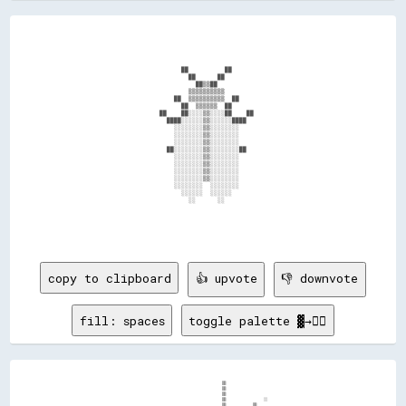
                                      ██          ██                                    

                                        ██      ██                                      

                                          ██▒▒██                                        

                                        ▒▒▒▒▒▒▒▒▒▒                                      

                                    ██  ▒▒▒▒▒▒▒▒▒▒  ██                                  

                                      ██  ▒▒▒▒▒▒  ██                                    

                                ██    ██░░░░▒▒░░░░██    ██                              

                                  ████░░░░░░▒▒░░░░░░████                                

                                    ░░░░░░░░▒▒░░░░░░░░                                  

                                    ░░░░░░░░▒▒░░░░░░░░                                  

                                    ░░░░░░░░▒▒░░░░░░░░                                  

                                  ██░░░░░░░░▒▒░░░░░░░░██                                

                                    ░░░░░░░░▒▒░░░░░░░░                                  

                                    ░░░░░░░░▒▒░░░░░░░░                                  

                                    ░░░░░░░░▒▒░░░░░░░░                                  

                                    ░░░░░░░░▒▒░░░░░░░░                                  

                                    ░░░░░░░░  ░░░░░░░░                                  

                                      ░░░░░░  ░░░░░░                                    

                                        ░░      ░░                                      

copy to clipboard
👍 upvote
👎 downvote
fill: spaces
toggle palette ▓→✊🏽
                                                                                                                      
                                                                  ▒▒                                                  
                                                                  ▒▒                                                  
                                                                  ▒▒                                                  
                                                                  ▒▒              ░░                                  
                                                                  ▒▒          ▒▒                                      
                                                              ░░  ▒▒        ▓▓                                        
                                                        ░░▒▒░░░░░░░░░░░░▒▒▒▒                                          
                                                    ░░▒▒▒▒▒▒░░░░░░▓▓▒▒▒▒▒▒▓▓▒▒                                        
                                                    ▒▒▒▒░░░░▒▒▒▒▒▒▒▒▒▒░░░░██▓▓░░  ░░                                  
                                                    ░░▒▒▒▒▓▓▒▒▒▒▒▒▒▒▒▒▒▒▓▓▓▓▒▒▓▓▒▒▒▒▒▒                                
                                                    ░░▒▒▒▒▒▒▓▓▓▓▓▓░░▒▒▒▒▓▓▓▓▓▓▓▓░░▒▒▓▓▓▓                  ░░          
                                                  ░░░░▒▒▒▒▒▒▒▒▓▓▒▒▒▒░░▒▒▒▒▓▓▓▓██  ▒▒▒▒▓▓▒▒                ░░░░      ░░
                                                ░░░░░░▒▒▒▒▒▒▒▒▓▓▒▒░░▒▒▒▒▒▒▓▓▓▓▓▓▒▒▒▒▒▒░░▒▒▒▒            ░░░░░░░░░░▒▒░░
                                              ░░░░▒▒▒▒▒▒▒▒▒▒▒▒▒▒▒▒▒▒▓▓▒▒▒▒▓▓▓▓██▒▒▒▒▒▒▒▒▒▒▒▒▒▒        ░░░░░░░░░░░░▒▒  
                                              ░░▒▒▒▒▒▒▒▒▒▒▒▒▒▒▒▒▓▓▓▓▓▓▓▓▓▓██▓▓██▓▓▒▒▓▓▓▓  ▒▒▒▒▒▒    ░░▒▒░░░░░░░░▒▒░░  
                                            ░░▒▒▓▓▒▒▒▒▒▒▒▒▒▒▒▒▒▒▒▒████████▓▓▓▓▓▓▓▓▓▓▓▓██░░  ▓▓▒▒▒▒░░▒▒▒▒░░▒▒░░▒▒▓▓    
                                          ░░░░▒▒▓▓▒▒▒▒▒▒░░▓▓██████▓▓▒▒▒▒▓▓████▓▓▓▓██▓▓▓▓▒▒    ▒▒▒▒▒▒▓▓▒▒▒▒▒▒▒▒▓▓░░    
                                        ░░░░░░▒▒▓▓▒▒▓▓░░▒▒▒▒▒▒▒▒▒▒▓▓▒▒░░▓▓██████████▓▓▓▓░░    ░░▒▒▒▒▒▒░░░░▓▓▒▒▓▓      
                                        ░░░░▒▒▓▓▓▓▒▒▒▒▓▓▒▒▒▒▓▓██████▓▓▓▓██▓▓██▓▓████▓▓▓▓    ▒▒▒▒▒▒▒▒▒▒▒▒▒▒██▓▓▒▒      
                                      ░░░░▒▒▓▓▓▓▒▒▓▓▒▒▒▒▒▒▓▓▒▒▓▓▓▓▓▓▓▓▓▓████▓▓▓▓▓▓▓▓▓▓░░▒▒▓▓▒▒▒▒▒▒░░▒▒▒▒▓▓▓▓██        
                                      ░░░░▓▓▓▓▒▒▒▒▓▓▓▓▓▓▒▒▒▒▓▓▓▓▓▓▓▓▓▓▓▓▓▓▓▓██▓▓▓▓▒▒░░██▓▓▒▒▒▒▒▒▒▒▒▒▓▓▓▓▓▓▓▓▓▓▒▒      
                                      ░░▒▒▓▓▓▓▓▓▓▓▒▒▓▓▓▓▓▓▓▓▒▒▒▒▒▒▒▒▓▓▓▓▒▒▓▓▓▓▓▓▓▓▓▓▒▒██▒▒▓▓▓▓▓▓▓▓▓▓▓▓▒▒▒▒▓▓▓▓██▒▒░░  
                                      ▒▒▒▒▓▓▓▓▒▒░░░░▒▒▓▓▓▓██▓▓▒▒▒▒▓▓▓▓▒▒▓▓▒▒▓▓▒▒  ▓▓██████▓▓▒▒░░▒▒░░░░▒▒▓▓▒▒░░    ▓▓  
                                    ▒▒▒▒▓▓▓▓▓▓▒▒  ░░▓▓████▓▓▒▒▓▓▒▒▒▒▒▒▓▓▓▓▓▓▓▓▓▓    ██        ▒▒▒▒░░░░▒▒▒▒        ▒▒  
                                    ▒▒▒▒▓▓▓▓▓▓▒▒▒▒▒▒▓▓████▒▒▓▓▓▓▒▒▓▓▒▒▒▒▓▓▓▓██▓▓██  ▓▓        ▒▒▒▒▒▒▒▒▒▒▒▒            
                                    ▒▒▒▒▓▓▓▓▓▓▓▓▓▓▓▓██▓▓▒▒▓▓▒▒▓▓▓▓▓▓▒▒░░▓▓▓▓▓▓██▓▓▓▓░░▒▒    ▒▒▒▒▒▒▒▒▒▒▒▒              
                                    ▒▒▓▓▓▓▓▓██▓▓████▓▓▒▒▓▓▒▒▒▒░░░░▒▒▓▓░░▒▒▓▓▓▓▓▓▓▓▓▓▒▒▓▓    ▒▒▒▒▒▒▒▒▒▒▒▒              
                                  ▒▒▒▒▓▓▓▓████████▒▒▓▓▒▒▓▓▒▒▓▓░░░░▒▒▓▓░░▒▒▓▓▓▓▓▓▓▓▓▓██▓▓  ▒▒▒▒▒▒▒▒▓▓▓▓  ░░░░          
                                ░░▓▓▓▓████████▓▓▒▒▓▓▓▓▓▓▓▓▓▓▒▒▒▒▓▓██▓▓░░░░▒▒██    ██████▓▓▒▒░░▓▓▓▓▓▓▒▒▓▓▒▒            
                                ▒▒▓▓██████▓▓▒▒▓▓▓▓████▓▓▓▓▒▒▓▓▓▓▓▓██▓▓░░░░▒▒██░░    ██▓▓██▒▒▒▒▓▓▓▓▓▓▒▒                
                              ░░░░▓▓▓▓▒▒▓▓▓▓▓▓▓▓▓▓▒▒▒▒▓▓▒▒██▓▓▓▓████▓▓░░░░▒▒██▓▓▒▒░░░░▒▒▓▓▓▓▒▒▓▓██▓▓                  
                              ▒▒░░▒▒░░▒▒▓▓▓▓▓▓▒▒▒▒▒▒▒▒▓▓██▓▓██▓▓████▓▓░░░░▒▒██▓▓▓▓▒▒▒▒▒▒▒▒▓▓▒▒▓▓██                    
                              ▒▒▒▒░░▓▓▓▓▓▓▓▓▒▒░░▒▒▓▓▓▓▓▓▓▓▓▓▓▓▓▓████▓▓░░░░▒▒▓▓▓▓██▓▓▓▓▓▓▒▒▒▒▓▓▒▒▓▓                    
                            ░░▒▒▓▓░░▒▒▓▓▓▓▓▓░░░░▒▒▓▓▓▓▓▓██▓▓▓▓██████▓▓░░░░▒▒██▓▓██░░▒▒▓▓▓▓░░▒▒▒▒░░                    
                            ▒▒▒▒░░░░▓▓▓▓▒▒▒▒  ▒▒▓▓▒▒▒▒▓▓▓▓▓▓▓▓██▓▓██▒▒░░░░▒▒░░▓▓██  ▒▒▒▒▓▓▓▓░░▒▒▒▒                    
                            ▒▒▒▒░░▓▓▓▓▓▓  ▒▒▒▒▓▓▓▓▒▒▓▓▓▓▒▒▓▓██▓▓██▓▓▓▓▒▒░░░░░░▓▓▓▓▓▓▓▓▓▓▓▓▓▓██▒▒                      
                          ▒▒▒▒▒▒░░▓▓▓▓▒▒░░▒▒██▓▓▒▒▓▓▓▓▓▓▒▒▓▓▓▓▓▓████▓▓▒▒░░░░░░▓▓▓▓▓▓▓▓▓▓▓▓▓▓▒▒                        
                          ▒▒▒▒░░▓▓▓▓  ▒▒▓▓▓▓▓▓▓▓▓▓▓▓▓▓▒▒▓▓▓▓▒▒▓▓▓▓██▓▓▒▒░░░░░░░░▓▓▒▒▒▒▓▓▓▓▓▓                          
                        ░░▒▒▓▓▒▒▓▓▓▓░░░░▓▓▓▓▓▓▓▓▒▒▓▓▓▓▒▒▓▓▓▓████▓▓██▓▓▓▓░░░░    ▓▓░░▒▒▓▓▓▓▓▓                          
                        ▒▒▒▒▓▓▓▓▓▓░░▓▓▓▓▓▓▓▓▓▓▓▓▓▓▓▓▒▒▓▓████████▓▓████▓▓░░░░░░░░▓▓▓▓▓▓▓▓▓▓░░                          
                      ░░▓▓▒▒▒▒▒▒██░░██▓▓▓▓▓▓░░▓▓▓▓▒▒▒▒▓▓▓▓████████████▓▓░░░░░░▓▓▓▓▓▓▓▓▓▓▓▓                            
                      ▒▒▓▓▓▓▓▓▓▓▒▒██▓▓▓▓▒▒▒▒▒▒▓▓▒▒▒▒▒▒▓▓██▓▓██▓▓██▓▓██▓▓░░░░░░▓▓▓▓▓▓▓▓▓▓░░                            
                    ▒▒▒▒▓▓██▒▒▓▓▓▓██▓▓▓▓░░▒▒▓▓▒▒▒▒▒▒██████████▓▓██▓▓██▓▓░░░░▓▓▓▓▓▓▓▓██▓▓                              
                    ▒▒▒▒▓▓▓▓██▓▓▓▓▒▒░░▒▒▒▒▓▓▒▒▒▒▒▒██▓▓██▓▓██▓▓████▓▓██▓▓░░░░▓▓▓▓▓▓████░░                              
                  ▒▒▒▒▒▒▓▓▓▓██▓▓░░▒▒░░▒▒▓▓▒▒▒▒▒▒▓▓▓▓▓▓▓▓████▓▓████████▓▓░░░░▓▓▓▓▓▓██▓▓                                
                  ▒▒▓▓▓▓▓▓▓▓▓▓▓▓░░░░▒▒▓▓▒▒▒▒░░▓▓▓▓██▓▓▓▓▓▓██▓▓██▓▓████▒▒░░▒▒▓▓▓▓▓▓██▓▓                                
                ▒▒▒▒▒▒▓▓▓▓░░░░▒▒░░▓▓▓▓▒▒▒▒▒▒▒▒▓▓████▒▒▓▓████▓▓██▒▒████▒▒░░▒▒▓▓▓▓██▓▓                                  
                ▒▒▒▒▓▓▓▓▒▒░░  ▓▓▒▒▒▒▓▓▒▒▒▒▒▒▓▓▓▓██▓▓▓▓████▒▒████▓▓████▒▒░░▒▒▓▓▓▓██                                    
              ░░▒▒▓▓████░░▒▒▒▒▒▒▓▓▒▒▓▓▓▓▒▒▓▓▓▓▓▓██▓▓████▓▓▓▓▓▓████████▒▒░░▓▓▓▓████              ░░░░                  
              ▒▒▒▒▓▓████░░▓▓▓▓▓▓▓▓▒▒▓▓▓▓▓▓▓▓██▓▓▓▓████▓▓██████▓▓██████▒▒░░▓▓████▒▒▒▒  ░░▒▒░░▒▒  ▒▒▒▒▒▒                
            ░░▒▒▒▒████░░██▓▓▓▓▓▓▓▓▓▓▓▓▓▓██▓▓▓▓██▓▓██▓▓▓▓████▓▓▓▓████▓▓░░░░▓▓██▓▓  ▒▒  ▒▒▒▒▒▒▒▒  ░░░░                  
            ░░▒▒▓▓▓▓▓▓░░░░████▓▓██▓▓██████████▓▓████████▓▓██▓▓▒▒████▓▓░░▒▒▓▓██░░  ▒▒  ▒▒░░      ░░░░                  
            ▒▒▒▒▓▓▓▓▒▒▒▒░░▓▓██████▓▓████▓▓██▓▓████▓▓████████▓▓▓▓████▓▓░░▓▓██▓▓░░  ▒▒    ▒▒▒▒▒▒  ░░▒▒▒▒                
          ░░▒▒▓▓▒▒▓▓      ▒▒▓▓▓▓▓▓████▓▓██▓▓▒▒██▓▓▓▓██▓▓████▓▓▓▓████▒▒░░▒▒██                                          
          ▒▒▓▓▓▓▒▒░░    ░░▓▓██▓▓▓▓██▓▓▓▓▓▓▒▒▓▓▓▓▓▓▓▓▓▓▓▓██▓▓▓▓██████▒▒░░▓▓▒▒                                          
        ▒▒▓▓▓▓▒▒▒▒░░▒▒░░  ▒▒▓▓▓▓▓▓▓▓▓▓▓▓▓▓▒▒▓▓▓▓██▓▓▓▓▓▓▓▓▓▓▓▓██████░░░░██                                            
      ░░▒▒▓▓▓▓▒▒░░      ░░▒▒▓▓▓▓▓▓▓▓▓▓██▒▒▓▓▓▓▓▓▓▓▓▓████▓▓▓▓▓▓██████░░░░░░                                            
      ▒▒▒▒▓▓▒▒▓▓          ▓▓▓▓▒▒▓▓██▓▓▓▓▓▓▓▓▓▓▓▓▓▓▓▓▓▓████▓▓▓▓████▓▓░░▒▒                                              
      ▓▓▓▓░░░░▒▒        ▒▒▒▒▓▓▓▓▓▓▓▓▓▓▓▓▓▓▒▒▓▓██▓▓▓▓▓▓████▓▓██▓▓██▓▓░░░░                                              
      ░░▓▓░░▒▒▒▒    ░░▓▓▓▓  ▒▒▓▓▓▓▓▓▓▓▒▒▓▓▓▓▓▓▓▓▓▓██▓▓▓▓▒▒▓▓██████▒▒░░░░                                              
    ░░░░▒▒░░▓▓▓▓▒▒▒▒    ░░▒▒▓▓▓▓▓▓▒▒▒▒▓▓▓▓▓▓▓▓▓▓▓▓▓▓▓▓▓▓▓▓██▓▓████▒▒░░                                                
    ▓▓▓▓▓▓▒▒▓▓▓▓            ▒▒▓▓▒▒▓▓▓▓▓▓▓▓▓▓▓▓▓▓▓▓▓▓▓▓▓▓██████▓▓▓▓░░▒▒                                                
    ▒▒  ▓▓▓▓▒▒▒▒░░            ▒▒▓▓▓▓▓▓▓▓▓▓▓▓▓▓▓▓▓▓██▓▓██▓▓████▓▓▒▒░░░░                                                
  ██  ▒▒▓▓░░░░▒▒▒▒          ▒▒▒▒▒▒▓▓▒▒▒▒▓▓▓▓▓▓▓▓▓▓██▓▓████████▓▓▒▒░░                                                  
  ▒▒  ▓▓    ░░▒▒▓▓  ░░  ░░░░    ▓▓▓▓▒▒▓▓▓▓▓▓▓▓▓▓████▓▓▓▓████████▒▒▒▒                                                  
  ▒▒░░▒▒    ▒▒▒▒▒▒▓▓  ▒▒░░      ▒▒▓▓▒▒▓▓▓▓▓▓▓▓▓▓████▓▓▓▓▓▓██▓▓██▒▒░░                                                  
  ██▒▒░░    ▒▒░░▒▒▓▓▓▓        ░░  ▓▓▓▓▓▓▓▓▓▓▓▓▓▓▓▓▓▓▓▓▓▓▓▓▓▓██▓▓▒▒                                                    
░░░░░░░░░░▓▓  ░░▒▒▓▓▓▓▓▓░░    ░░  ▒▒▒▒▓▓▓▓▒▒▒▒▓▓▓▓▓▓▓▓▓▓▓▓████▓▓▒▒                                                    
▒▒    ▓▓▒▒░░░░▒▒▒▒░░▒▒▒▒        ▒▒░░▓▓▓▓▒▒▓▓▓▓▓▓▓▓▓▓▓▓▓▓▓▓████▓▓                                                      
▓▓░░  ▓▓▓▓▓▓░░    ░░▒▒▒▒▓▓  ░░▒▒░░░░░░▓▓▓▓▒▒▓▓▓▓▓▓▓▓▓▓▓▓██▓▓▓▓▓▓                                                      
██░░░░▓▓▒▒░░      ░░░░░░▒▒▓▓░░  ░░▒▒  ░░▓▓▓▓▓▓▓▓▓▓▓▓▓▓▓▓▓▓▓▓▓▓░░                                                      
▓▓░░▓▓░░░░  ░░  ░░░░░░▒▒▒▒▒▒▓▓▒▒  ▓▓  ░░▒▒▒▒▓▓▒▒▓▓▒▒▓▓██▓▓▓▓▓▓                                                        
▒▒▒▒░░▒▒░░      ▒▒    ▒▒░░▒▒▒▒▓▓▓▓░░░░▒▒░░▒▒░░▓▓▓▓▓▓██▓▓▓▓▓▓▒▒                                                        
▓▓  ░░      ░░▒▒    ▒▒    ░░▒▒▒▒▒▒▓▓░░▒▒▓▓░░▒▒▒▒▓▓████▓▓▒▒▒▒                                                          
██  ░░░░░░░░▒▒    ░░▓▓░░░░▒▒▒▒▒▒▓▓▓▓▓▓▓▓██▓▓████▓▓▓▓▓▓░░██▓▓                                                          
▓▓  ░░  ▒▒▒▒  ░░░░▒▒░░░░░░    ▒▒▓▓▓▓▓▓▓▓▓▓▓▓▓▓▓▓▓▓▓▓░░▓▓▒▒░░                                                          
░░▒▒  ▒▒▓▓░░▒▒▒▒▓▓      ░░    ██▓▓▒▒▒▒▓▓▒▒▓▓▓▓▓▓▓▓░░░░▓▓▓▓                                                            
  ██▓▓░░▒▒▒▒░░▓▓░░░░░░░░░░░░▓▓▒▒░░  ░░▒▒░░▓▓████░░░░▓▓▓▓░░                                                            
  ██░░░░▒▒░░▒▒░░░░  ░░  ▒▒▒▒░░▒▒  ░░▓▓  ░░▓▓██░░  ░░▓▓▓▓                                                              
  ██░░░░▒▒▓▓░░░░  ░░░░▓▓░░░░▓▓░░░░▒▒░░░░░░▒▒░░░░░░██▒▒░░                                                              
  ▒▒░░░░▓▓▒▒░░    ▒▒▒▒░░░░▓▓  ░░░░▒▒░░▒▒██░░░░░░▓▓▓▓▒▒                                                                
    ██▒▒░░▓▓▒▒▓▓▒▒░░░░░░▒▒░░░░░░▓▓▓▓▓▓████░░░░██▓▓▒▒░░                                                                
    ▓▓░░░░░░▒▒░░░░░░░░░░░░░░░░▓▓▒▒░░░░████▓▓████▒▒▒▒                                                                  
    