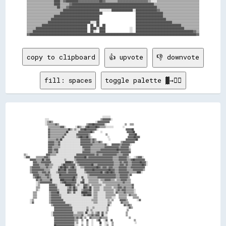
▒▒▒▒▒▒▒▒▒▒▒▒▒▒▒▒▒▒████▒▒▓▓████████▓▓▓▓▓▓▓▓▓▓▓▓▓▓██▓▓▒▒▒▒▒▒▒▒▓▓▓▓▓▓▓▓▓▓▓▓▓▓▓▓▓▓▓▓▒▒░░░░▒▒▒▒▒▒▒▒▒▒▒▒▒▒▒▒▒▒▒▒▒▒▒▒▒▒▒▒

▒▒▒▒▒▒▒▒▒▒▒▒▒▒▒▒▒▒████▒▒▒▒▒▒▓▓██████████████████████████████████████████████████████▒▒▒▒▒▒▒▒▒▒▒▒▒▒▒▒▒▒▒▒▒▒▒▒▒▒▒▒▒▒

▒▒▒▒▒▒▒▒▒▒▒▒▒▒▒▒▒▒▒▒██▒▒▒▒▓▓██████████████████████████████████████████████████████████▒▒▒▒▒▒▒▒▒▒▒▒▒▒▒▒▒▒▒▒▒▒▒▒▒▒▒▒

▒▒▒▒▒▒▒▒▒▒▒▒▒▒▒▒▒▒▒▒▒▒▒▒████████████████████████░░░░░░░░██████████████░░██████████████▓▓▒▒▒▒▒▒▒▒▒▒▒▒▒▒▒▒▒▒▒▒▒▒▒▒▒▒

▒▒▒▒▒▒▒▒▒▒▒▒▒▒▒▒▒▒▒▒▒▒████████████████████████████                      ██████████████████▒▒▒▒▒▒▒▒▒▒▒▒▒▒▒▒▒▒▒▒▒▒▒▒

▒▒▒▒▒▒▒▒▒▒▒▒▒▒▒▒▒▒██████████████████████████████                        ██████████████████▒▒▒▒▒▒▒▒▒▒▒▒▒▒▒▒▒▒▒▒▒▒▒▒

▒▒▒▒▒▒▒▒▒▒▒▒▒▒▒▒████████████████████████████████                        ████████████████████▒▒▒▒▒▒▒▒▒▒▒▒▒▒▒▒▒▒▒▒▒▒

▒▒▒▒▒▒▒▒▒▒▒▒▒▒████████████████████████████░░░░██                        ████████████████████████▒▒▒▒▒▒▒▒▒▒▒▒▒▒▒▒▒▒

▒▒▒▒▒▒▒▒▒▒██████████████████████████████  ██  ██  ██                    ██████████████████████████████▒▒▒▒▒▒▒▒▒▒▒▒

▒▒▒▒▒▒██████████████████████████████████  ████░░████                ░░  ████████████████████████████████▒▒▒▒▒▒▒▒▒▒

▒▒▒▒████████████████████████████████████  ██░░  ████                ░░  ██████████████████████████████████████▓▓▒▒

copy to clipboard
👍 upvote
👎 downvote
fill: spaces
toggle palette ▓→✊🏽
                                                      ░░░░░░░░                                                            

                ░░░░                                  ▒▒▓▓▓▓▓▓▓▓░░                                                        

                ░░▒▒▓▓▒▒                            ░░▓▓▓▓▓▓▓▓▓▓▓▓                                                        

                ░░▒▒▒▒▒▒▒▒▓▓▒▒                  ▒▒▓▓▓▓██▓▓▓▓▓▓▓▓▓▓░░            ▒▒  ▒▒▒▒                                  

                  ▒▒▒▒▒▒▒▒▒▒▒▒▓▓▓▓░░      ░░▓▓▒▒░░░░▓▓██▓▓▓▓▓▓██▓▓▒▒▒▒▒▒░░░░░░░░      ░░                                  

                  ▓▓▒▒▒▒▒▒▒▒▒▒▒▒▒▒▒▒▒▒██▒▒░░▒▒░░░░▓▓▓▓██▓▓▓▓▓▓▓▓▓▓░░                  ▓▓▓▓▓▓██                            

                  ▓▓▒▒▒▒▒▒▒▒▒▒▒▒▒▒▒▒██░░░░░░░░░░▓▓▓▓▓▓▓▓▓▓▓▓██▒▒    ░░                ▓▓▓▓▓▓██                            

                  ▓▓▒▒▒▒▒▒▒▒▒▒▒▒▒▒▓▓░░░░░░░░░░▓▓▓▓▓▓▓▓▓▓▓▓▒▒          ▒▒              ▓▓▓▓▓▓██                            

                  ▓▓▒▒▒▒▒▒▒▒▒▒▒▒▓▓░░░░░░░░░░░░▒▒▓▓██▓▓▓▓██▒▒░░          ░░            ▓▓▓▓▓▓██▓▓▓▓                        

                  ▒▒▒▒▒▒▒▒▓▓▒▒██░░░░░░░░░░░░░░░░░░▓▓▓▓▓▓▓▓▓▓▒▒▓▓▒▒        ░░          ▓▓▓▓▓▓▓▓▓▓██                        

                  ▓▓▓▓▓▓▒▒▒▒▓▓░░░░░░░░░░░░░░░░░░░░▓▓▓▓▓▓▓▓▓▓▒▒▓▓▒▒▒▒▓▓▒▒            ▒▒▓▓▓▓▓▓▓▓▓▓▓▓                        

                  ▓▓▓▓▓▓▒▒▒▒▓▓░░░░░░░░░░░░░░░░░░░░▓▓▓▓▓▓▓▓▓▓▓▓▒▒▒▒▒▒▒▒▒▒▒▒▓▓░░  ▓▓▓▓▓▓▓▓▒▒▓▓▓▓▓▓▓▓░░                      

                  ▓▓▓▓▒▒▒▒▒▒▒▒░░░░░░░░░░░░░░░░░░░░░░▓▓▓▓▓▓▓▓▒▒▒▒▒▒▒▒▒▒▒▒▒▒▓▓▓▓▓▓▓▓▓▓▓▓▓▓▒▒▓▓▓▓▓▓▓▓░░                      

                  ▓▓▓▓▒▒▓▓▓▓░░░░░░░░░░░░░░░░░░░░░░░░▒▒▓▓▓▓▓▓▒▒▒▒▒▒▒▒▒▒▓▓▓▓▓▓▓▓▓▓▓▓▓▓▓▓██▓▓▓▓▓▓▓▓▓▓▒▒                      

                  ▓▓▓▓▒▒▒▒▓▓░░░░░░░░░░░░░░░░░░░░░░░░▓▓▓▓▓▓▓▓▒▒▒▒▒▒▓▓▓▓▓▓▓▓▓▓▓▓▓▓▓▓▓▓▓▓▓▓▒▒▓▓▓▓▓▓▓▓▓▓                      

  ▒▒░░            ▓▓▓▓▒▒▒▒▒▒░░░░░░░░░░░░░░░░░░░░▓▓▓▓▓▓▓▓▓▓▓▓▓▓▓▓▓▓▒▒▓▓▒▒▒▒▓▓▓▓▓▓▓▓▓▓▓▓▓▓▒▒▒▒▒▒▓▓▓▓▓▓                      

  ░░▓▓▓▓    ▒▒▒▒▒▒▒▒▓▓▓▓▒▒░░░░░░░░░░░░░░░░░░░░░░░░▓▓▓▓▓▓▓▓▓▓██▒▒▓▓▓▓▓▓▓▓▓▓▓▓▓▓▓▓▓▓▓▓▓▓▓▓▒▒▒▒▒▒▓▓▓▓▓▓▓▓▒▒░░  ░░▒▒▓▓▓▓░░    

      ▓▓▓▓▓▓▒▒▒▒▒▒██▒▒▓▓▓▓░░░░░░░░░░░░░░▒▒░░░░░░░░▒▒▓▓▓▓▓▓▓▓▓▓▓▓▓▓▓▓▓▓▓▓▓▓▓▓▓▓▓▓▓▓▓▓▓▓▓▓▒▒▒▒▒▒▓▓▓▓▓▓▓▓▒▒▒▒▓▓██▓▓▓▓▓▓▓▓▓▓  

        ▓▓▓▓▒▒▒▒▓▓▓▓▓▓▓▓▓▓░░░░░░░░░░░░░░██████▓▓░░▒▒▓▓▓▓▓▓▓▓▓▓▓▓▓▓▓▓▓▓▓▓▓▓▓▓▓▓▓▓▓▓▓▓▓▓▓▓▒▒▒▒▒▒▓▓▒▒▓▓▓▓▒▒▒▒▓▓▓▓▓▓▓▓██▓▓▓▓░░

        ▓▓▓▓▓▓▒▒▒▒▒▒▓▓▓▓▒▒▒▒░░░░░░░░▒▒██▓▓▓▓▓▓▓▓▓▓░░▒▒▓▓▓▓▓▓▓▓▓▓▓▓██▒▒▒▒▓▓▓▓▓▓▓▓▓▓▓▓▓▓▓▓▒▒▒▒▒▒▓▓▓▓▒▒▓▓▒▒▒▒▓▓▓▓▓▓▓▓▓▓██▓▓░░

      ▒▒▓▓▓▓▓▓▓▓▒▒▒▒▒▒▓▓▒▒▒▒░░░░░░▒▒██▓▓██▓▓▒▒▓▓██▒▒░░░░▒▒▒▒▓▓▓▓▓▓▓▓▓▓▓▓██▓▓▒▒▓▓▓▓▒▒▓▓▓▓▒▒▒▒▒▒▓▓▓▓▓▓▓▓▒▒▒▒▓▓▓▓▓▓▓▓▓▓▓▓▓▓  

      ▒▒▓▓▓▓▓▓▓▓▓▓▓▓▒▒▒▒▒▒░░░░░░░░██▓▓▓▓██▒▒▓▓▓▓▓▓▓▓░░░░░░░░▓▓▓▓▓▓▓▓██▓▓▓▓▓▓▓▓▓▓▓▓▓▓██▓▓▓▓▒▒▒▒▓▓▓▓▓▓▓▓▒▒▒▒▒▒▓▓▓▓▓▓▓▓▓▓▒▒  

      ▒▒▓▓▓▓▓▓▒▒▒▒▓▓▓▓▒▒▓▓░░░░░░▒▒▓▓▓▓▓▓▓▓▒▒▓▓▓▓▓▓▓▓░░░░░░░░▒▒▓▓▓▓▓▓▓▓▓▓▓▓▓▓██▒▒▓▓██▓▓██▓▓▒▒▒▒▓▓▓▓▓▓▓▓▓▓▒▒▒▒▒▒▒▒████░░    

        ▓▓▓▓▓▓▒▒▒▒▒▒▓▓▓▓▒▒░░░░░░░░██▓▓▓▓▓▓▓▓▓▓▓▓▓▓▓▓░░░░░░░░░░▒▒▓▓▓▓▓▓▓▓▓▓▓▓▓▓▓▓▓▓▓▓▓▓▓▓▓▓▒▒▒▒▓▓▓▓▓▓▓▓▒▒▓▓                

        ▒▒▓▓██▓▓▒▒▒▒▒▒▓▓▒▒░░░░░░░░▓▓▓▓▓▓▓▓▓▓▓▓▓▓██▒▒░░░░▓▓░░░░▒▒▒▒▒▒▒▒▒▒▓▓▓▓▓▓▓▓▓▓▓▓▓▓▓▓▓▓▒▒▒▒▓▓▓▓▓▓▓▓▒▒                  

          ▓▓▒▒▓▓▒▒▒▒▒▒▒▒██░░░░░░░░████▓▓▓▓▓▓▓▓██▓▓░░░░░░▓▓░░░░▒▒▒▒▒▒▒▒▒▒░░▒▒▒▒▓▓▓▓▓▓▒▒▒▒░░▒▒▒▒▓▓▓▓▓▓▒▒▒▒                  

          ░░▒▒▓▓▓▓▓▓▓▓▓▓▓▓░░░░░░░░▒▒▓▓██▓▓▓▓▓▓▓▓▓▓░░░░▓▓██░░░░▒▒▒▒▒▒▒▒▒▒░░░░▒▒▒▒▒▒▒▒▒▒▒▒▒▒▒▒▒▒▒▒▓▓▒▒▒▒▒▒                  

          ░░▒▒      ▓▓▓▓▓▓▒▒░░░░░░░░██████▓▓▓▓░░▒▒░░░░▓▓▓▓▒▒░░▒▒▒▒▒▒▒▒▒▒░░░░▒▒▒▒▒▒▒▒▒▒▒▒▓▓▒▒▒▒▒▒▒▒▒▒▒▒▓▓                  

          ▒▒▒▒      ▓▓▓▓▓▓▓▓░░░░░░░░░░▒▒▓▓▒▒██▒▒░░░░░░██▓▓▒▒██░░▒▒▒▒▒▒░░░░▒▒▒▒▒▒▒▒░░▒▒▒▒▓▓▓▓▒▒▓▓▒▒▒▒▒▒▓▓                  

          ▒▒░░      ▓▓▓▓▓▓▓▓▒▒░░░░░░░░▓▓▓▓▒▒██▓▓░░░░▒▒▓▓▓▓▓▓██░░▒▒▒▒▒▒░░░░▒▒▒▒▒▒▒▒▒▒░░▒▒▓▓▒▒▓▓▓▓▒▒▒▒▒▒▒▒░░                

        ▒▒▒▒        ▒▒▓▓▓▓▓▓██░░░░░░░░▓▓▒▒░░▓▓░░░░░░██████▓▓▓▓░░▒▒▒▒░░░░░░░░▒▒▒▒▒▒▒▒░░▓▓▒▒▒▒▒▒▓▓▒▒▒▒▒▒▒▒░░                

        ▒▒▒▒        ▒▒▓▓▓▓▓▓▓▓▒▒░░░░░░░░░░░░░░░░░░░░▒▒██▓▓████░░▒▒▒▒░░░░░░░░▒▒▒▒▒▒▒▒▒▒  ▒▒▒▒▒▒▒▒░░▓▓▒▒▒▒▒▒                

        ▒▒▒▒        ▒▒▓▓▓▓▓▓▓▓▓▓░░░░░░░░░░░░░░░░░░░░░░░░░░░░░░░░▒▒▒▒░░░░░░░░▒▒▒▒▒▒░░░░  ▒▒▒▒▒▒▒▒    ▒▒▒▒▒▒                

      ░░▒▒          ▒▒▓▓▓▓▓▓▓▓▓▓▓▓░░░░░░░░░░░░░░░░░░░░░░░░░░░░▒▒▒▒▒▒░░░░░░░░░░▒▒░░▒▒    ▓▓▓▓▓▓▒▒      ░░▓▓                

      ░░▓▓          ▒▒▓▓▓▓▓▓▓▓▓▓▓▓▓▓░░░░░░░░░░░░░░░░░░░░░░░░░░░░▒▒▒▒░░░░░░░░░░▒▒▒▒      ▓▓▒▒▒▒▒▒                          

                    ▒▒▓▓▓▓▓▓▓▓▓▓▓▓▓▓▓▓▒▒░░░░░░░░░░░░░░░░░░░░░░░░░░░░░░░░░░░░▓▓░░        ▓▓▒▒▓▓▒▒                          

                      ▓▓▓▓▓▓▓▓▓▓▓▓▓▓▓▓▓▓░░░░░░░░░░░░░░▒▒░░░░▒▒░░░░░░░░░░░░▒▒            ░░▓▓▒▒                            

                      ▓▓▓▓▓▓▓▓▓▓▓▓▓▓▓▓▓▓░░░░░░░░░░░░░░▓▓░░▒▒░░░░░░░░░░░░░░▒▒            ▒▒                                

                    ░░▓▓▓▓▓▓▓▓▓▓▓▓▓▓▓▓▓▓▓▓░░░░▒▒▒▒▒▒░░██░░░░▒▒░░▒▒▓▓░░▓▓░░▒▒            ▒▒                                

                    ░░▓▓▓▓▓▓▓▓▓▓▓▓▓▓▓▓▓▓▓▓▒▒▒▒▒▒▒▒▓▓░░░░▒▒▒▒▓▓▒▒▓▓▓▓░░██░░░░            ▒▒                                

                      ▓▓▓▓▓▓▓▓▓▓▓▓▓▓▓▓▓▓▓▓▒▒▓▓▒▒▓▓░░▒▒  ▓▓▒▒▒▒▒▒▒▒▓▓▒▒▒▒▒▒              ▒▒                                

                      ▓▓▓▓▓▓▓▓▓▓▓▓▓▓▓▓▓▓▓▓▒▒▒▒  ▒▒  ▓▓  ░░  ▒▒██  ░░▓▓  ▓▓              ▒▒                                

                      ▓▓▓▓▓▓▓▓▓▓▓▓▓▓▓▓▓▓▓▓░░▒▒  ░░  ▒▒  ░░    ██  ░░░░  ▒▒              ░░                                

                      ██▓▓▓▓▓▓▓▓▓▓▓▓▓▓▓▓▓▓░░░░  ▒▒  ▒▒  ░░    ▒▒  ░░▒▒  ▒▒                                                
