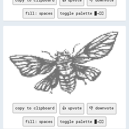
fill: spaces
toggle palette ▓→✊🏽
                                                                                                                                                                                    ░░            
                                                                                                                                                                            ░░░░▒▒▒▒██▓▓▓▓▓▓▓▓░░  
                                                                                                                                                                      ░░░░▓▓▓▓▓▓░░          ██    
                                                                                                                                                                ░░░░▓▓████▒▒░░░░░░░░░░▓▓████▓▓    
                                                                                                                                                              ▒▒██▒▒░░░░▓▓██▓▓▒▒████▒▒░░░░██░░    
                                                                                                                                                          ░░██▓▓    ░░▓▓▒▒░░░░██▒▒      ▓▓██      
                                                                                                                                                      ░░██▓▓░░    ▓▓▓▓  ░░▓▓██      ░░▓▓██░░      
                                                                                                                                                  ░░▓▓██░░    ▒▒██▒▒  ▒▒████▓▓▓▓▒▒▒▒▓▓▓▓██░░      
                                                                                                                                                ░░██▒▒░░    ▓▓▒▒  ▒▒██████░░          ░░██        
                                                                                                                                              ▒▒██▒▒░░  ▒▒▓▓▒▒▓▓██████▒▒          ░░▒▒██▒▒        
                                                                                                                                          ░░████░░░░▒▒██▓▓░░▒▒▓▓██▓▓      ░░▒▒▒▒▓▓██████          
                                                                                                                      ░░░░▒▒            ▒▒████▓▓▓▓██▒▒  ▒▒▓▓▓▓████▓▓██████████████████▓▓          
                                                                                                                    ▒▒▒▒░░            ▒▒████▓▓██▓▓  ░░▒▒▓▓████▒▒      ░░▓▓▓▓██████▓▓██░░          
                                                                                                                  ▒▒░░            ░░██████████░░░░▒▒▓▓████▓▓    ░░▓▓██▓▓▓▓▒▒▒▒▒▒▒▒▓▓██            
                                                                                                                ░░▒▒            ░░██▓▓██████░░░░▓▓▓▓██▓▓░░▒▒████▒▒░░            ▒▒██▒▒            
                                                                                                                ██            ░░██░░██████▓▓▒▒▓▓████████▓▓▓▓░░                ░░▓▓██░░            
                                                                                                  ▒▒            ██          ▓▓▓▓  ▒▒████████████████▓▓▓▓▒▒▒▒▓▓▓▓▓▓██▓▓▓▓▓▓▓▓██████▓▓              
                                                        ░░░░                      ░░            ▓▓  ░░░░      ░░██        ▒▒██░░  ████████████▓▓▒▒▒▒    ░░░░▓▓████▓▓▒▒░░▒▒▒▒▒▒████                
                                                        ░░██▒▒██▓▓▒▒                ▓▓▒▒░░░░░░▒▒░░██░░▒▒░░    ░░▓▓      ▒▒██░░  ▒▒████████▓▓▓▓░░░░  ░░▒▒████▒▒░░░░▓▓██▓▓▒▒▒▒████░░                
                                                                ░░▒▒▓▓▒▒          ░░▓▓▓▓▓▓▓▓██▓▓░░██▓▓▓▓▒▒    ▓▓      ▓▓▓▓░░░░▓▓████████████████████████░░        ░░▒▒▒▒▓▓████▒▒                  
                                                                      ██        ▓▓░░██▒▒▒▒██▓▓▓▓░░░░▒▒▒▒░░▒▒░░      ▒▒▓▓░░████▓▓▒▒▒▒██████▓▓▓▓▒▒▒▒▒▒██▓▓████▓▓░░░░░░░░▒▒▓▓██▒▒                    
      ░░░░▒▒▓▓▒▒▒▒▒▒▒▒▒▒▒▒▒▒▒▒▒▒▒▒░░░░▒▒░░                            ░░▒▒    ░░▓▓████░░░░▓▓██████████████▒▒  ▒▒░░░░██▓▓████▒▒░░░░    ░░████▒▒░░    ░░▒▒  ░░▒▒▒▒▓▓████████▓▓░░                    
  ▓▓▓▓▓▓▓▓▓▓▒▒░░░░░░░░░░▓▓██████▓▓▓▓▓▓██████▓▓▓▓░░░░░░                  ▓▓▓▓░░  ░░░░▓▓▓▓██▒▒▒▒▒▒░░▓▓▒▒████▓▓░░▓▓▒▒██▓▓██▓▓▓▓▒▒▒▒▒▒▒▒░░░░▒▒██▓▓░░░░░░░░▒▒▓▓░░░░░░▓▓▓▓██▓▓                          
▒▒▓▓░░      ░░░░░░▓▓██████▒▒░░          ▒▒▓▓▓▓████████▒▒░░░░              ▒▒▓▓░░░░▓▓██▓▓▓▓      ▒▒░░▒▒▓▓▓▓████████▓▓██████████████████████████████████▓▓▓▓████████▓▓                              
  ████████████████▓▓▓▓▓▓▓▓██▓▓▒▒▒▒▒▒▒▒▒▒░░▒▒▒▒▓▓▓▓██████████▒▒░░░░          ░░▒▒██████▓▓▒▒██▒▒░░▓▓░░▒▒▒▒████████████▓▓▓▓▓▓▓▓▓▓▓▓▒▒██▒▒▒▒▒▒██  ▒▒████████████▒▒▒▒                                  
  ▓▓██▒▒░░░░            ░░▒▒▒▒▓▓██▓▓▓▓▓▓▒▒▒▒▒▒▒▒▓▓████████████████▓▓▓▓░░░░  ▒▒  ░░████▓▓░░░░▓▓██▓▓▓▓▓▓██▓▓▒▒▒▒████████▓▓▓▓▓▓▓▓▓▓▒▒░░        ▒▒████▒▒░░                                            
    ████▓▓▓▓▓▓▓▓██▓▓████████████████▓▓░░░░      ▒▒▓▓▓▓████████▓▓▒▒▓▓▓▓▓▓██▓▓▓▓▓▓██████▓▓▒▒██▓▓▓▓▒▒▒▒▒▒▓▓▓▓████████▓▓▓▓▓▓▓▓▓▓▒▒▒▒▒▒▒▒▓▓████▓▓▒▒                                                    
    ░░████████▒▒▓▓▓▓▒▒▒▒    ░░▒▒▓▓▓▓████████████▓▓████████████████▓▓▓▓▓▓▒▒▓▓██████▓▓▒▒▒▒▒▒▒▒▒▒▓▓▓▓██████▓▓▒▒▒▒██████████▓▓▓▓▓▓▒▒▒▒▓▓██▓▓                                                          
        ██▓▓░░                  ▒▒██████▒▒▒▒▓▓▒▒▒▒▒▒▒▒▓▓████████████████████████████▒▒▒▒▓▓████████████▒▒  ░░████▒▒▓▓▒▒░░▓▓████████▒▒░░                                                            
        ░░▓▓▒▒░░░░░░▒▒▓▓▓▓████▓▓████▒▒        ░░░░▓▓▓▓██████████▓▓▓▓▓▓████████████████▓▓▓▓▓▓██▓▓▒▒▓▓██░░░░██████████▓▓▓▓▒▒░░                                                                      
          ▒▒██████▓▓▒▒▒▒░░    ▓▓██▒▒░░▓▓██████▓▓▒▒▓▓▓▓▓▓████▒▒▒▒▒▒▓▓████████████▒▒██▒▒░░  ░░▓▓██▒▒▒▒▒▒▒▒░░▓▓████████▓▓████████▓▓▒▒▒▒░░                                                            
            ░░▓▓░░░░    ▒▒▒▒▓▓████▒▒▒▒████░░    ▒▒▒▒▒▒████▒▒▒▒▓▓██████▓▓████▓▓░░░░▓▓████▓▓░░░░▓▓████▓▓▓▓░░▒▒▒▒████████▓▓▓▓▒▒██████████████▓▓▒▒░░░░                                                
              ▓▓██▓▓▓▓████▒▒      ▒▒██▓▓░░▒▒▒▒▓▓████████▓▓░░▓▓████▓▓▓▓██▓▓▓▓▓▓    ▓▓████▒▒░░▓▓▓▓██▓▓▒▒▒▒▒▒▓▓██▓▓██████████▓▓▓▓▒▒▓▓████████▓▓▒▒░░▓▓▓▓▓▓░░                                          
                ▒▒████▓▓      ░░██▓▓▒▒██████▓▓▒▒▓▓██████░░████▓▓▒▒▒▒██▓▓▓▓██    ██████▓▓▒▒░░▒▒▒▒▓▓██▒▒██▓▓░░▒▒▒▒██████▓▓████████████████▓▓▓▓████▒▒░░░░▒▒██░░                                      
                  ▓▓██▒▒░░▒▒▓▓██░░░░████▓▓░░  ▒▒████████████░░▒▒▓▓██▓▓▓▓██░░  ▓▓████████████████████▒▒░░  ░░░░████████████████████████▓▓▒▒  ░░▓▓▓▓██▓▓    ▒▒▓▓                                    
                  ▒▒██▓▓████░░  ░░██▓▓      ▓▓▓▓▓▓██████▓▓░░▒▒▓▓██▒▒▒▒██▒▒  ▒▒██████████▓▓░░░░    ░░░░    ▒▒▓▓████████▓▓▓▓██████████▓▓▓▓████▒▒▓▓▒▒░░▓▓██    ░░▓▓░░                                
                  ░░████▒▒░░▓▓████▒▒    ░░██▒▒░░██████▓▓  ▒▒▓▓██████▓▓░░░░▒▒████████████▓▓▒▒  ░░░░▒▒▒▒    ▓▓▓▓██▓▓▒▒██▓▓░░▓▓▒▒██████▓▓░░  ░░▓▓▒▒██▓▓▒▒▒▒██▓▓▓▓██░░                                
                    ▒▒██▓▓████▓▓▓▓▒▒▒▒▓▓██░░░░████████▒▒▓▓██████▒▒    ░░▓▓████▓▓████████████▒▒    ▒▒▒▒░░▒▒████▓▓░░▒▒██▓▓░░▓▓▒▒░░▓▓██▓▓▒▒    ▓▓░░  ▓▓██  ▒▒████▓▓                                  
                      ████████▓▓▒▒▓▓████▓▓▓▓▓▓██▓▓░░░░░░░░░░░░        ▓▓████▓▓████████████████▓▓▓▓▓▓██████▓▓░░░░░░░░████▒▒▒▒▒▒░░▒▒░░██▓▓▓▓▒▒▒▒░░    ██▒▒░░████░░                                  
                        ▒▒▓▓██████████████▓▓▒▒░░                  ▒▒████████████████████▒▒▒▒▓▓████████████▒▒  ▒▒▒▒████████▒▒  ░░░░  ▒▒██░░░░▒▒██░░░░▓▓██████▒▒                                    
                              ░░▒▒▒▒▒▒▒▒░░                      ▒▒██████▓▓██████████████░░    ████▒▒░░▒▒██▒▒▓▓████████████████▓▓▒▒▒▒░░▒▒██░░  ░░████▓▓████▒▒                                      
                                                            ░░▓▓██████████▓▓████▒▒██████▓▓░░░░▒▒██  ░░▒▒▓▓████░░▒▒██▓▓▓▓████████████▓▓████▓▓    ▓▓██████▒▒                                        
                                                          ▓▓▓▓████████████████▓▓▓▓████████████████████████▒▒  ▒▒████▒▒░░▓▓▓▓██████▓▓      ▓▓▓▓░░▓▓████▓▓                                          
                                                      ░░██░░▓▓▓▓▓▓▓▓████████▓▓▒▒▓▓████▓▓██░░  ░░▓▓██▒▒░░██▒▒▓▓██▒▒██▒▒          ▒▒▓▓        ▒▒██▓▓██▒▒                                            
                                                    ▒▒▓▓░░██████▓▓▓▓██▓▓████▓▓▒▒▓▓████▒▒████████████████████▒▒  ░░██▓▓            ▒▒▒▒                                                            
                                                ░░▓▓▒▒▒▒██▓▓▒▒▒▒░░██▒▒▓▓████▒▒░░▓▓████  ██▒▒▒▒▓▓▓▓██████▓▓▒▒    ▓▓██▓▓              ██▒▒                                                          
                                              ░░▓▓░░░░██░░▓▓▓▓▒▒▓▓▒▒▒▒████▓▓░░██████▓▓  ▓▓▒▒░░    ▒▒▓▓▒▒░░▒▒▒▒██▒▒▓▓▒▒              ▓▓▓▓                                                          
                                            ░░▒▒░░░░██░░░░██  ░░██▓▓██▒▒████████████    ▒▒██████████████████▓▓  ░░▓▓▒▒              ░░                                                            
                                            ░░██░░██▒▒  ██▒▒  ▓▓████░░▓▓██████████▒▒    ░░▓▓  ░░░░▒▒██▒▒▓▓▓▓░░  ████░░                                                                            
                                            ██▒▒▓▓▓▓  ▒▒██░░░░████░░░░██▓▓██████▒▒        ▓▓▓▓▒▒░░░░▒▒▓▓▓▓██▓▓▒▒▒▒▓▓                                                                              
                                            ░░████▒▒▒▒████░░▓▓██▓▓  ▓▓██░░██▒▒            ▒▒██▓▓▒▒▓▓████▓▓▒▒░░▒▒██▒▒                                                                              
                                              ░░▒▒████▓
copy to clipboard
👍 upvote
👎 downvote
fill: spaces
toggle palette ▓→✊🏽