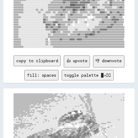
▒▒▒▒▒▒░░░░░░░░░░░░░░░░░░░░░░░░▒▒▒▒▒▒▒▒▒▒▓▓▒▒▒▒▓▓▓▓▓▓▒▒▓▓▓▓▓▓▓▓▒▒▒▒▒▒░░░░░░▒▒░░▓▓▒▒▒▒▒▒▒▒▒▒

▒▒▒▒▒▒▒▒░░░░░░░░░░░░░░░░░░░░▒▒▒▒▒▒▒▒▒▒▒▒▒▒▒▒▒▒████▓▓▓▓▓▓▓▓▒▒░░▒▒▒▒▒▒▒▒░░▒▒▒▒▒▒▓▓▒▒▒▒▒▒▒▒▒▒

▒▒▒▒▒▒▒▒░░░░░░░░░░░░░░░░░░░░▒▒▒▒▒▒▒▒▒▒▓▓▒▒▓▓▓▓▓▓▓▓▓▓▓▓▒▒██▒▒░░░░▓▓▒▒░░░░░░▒▒▒▒▒▒░░░░▒▒▓▓▒▒

▒▒▒▒▒▒▒▒░░░░░░░░░░▒▒░░▒▒░░░░▒▒▒▒▒▒▒▒▒▒▒▒▓▓▒▒▒▒▒▒██▓▓▒▒▓▓▓▓▒▒▒▒▒▒▒▒░░▓▓▒▒▒▒░░▒▒▒▒▒▒▒▒▒▒▒▒▒▒

▒▒▒▒▒▒▒▒░░░░░░░░░░░░▒▒░░░░▒▒▒▒░░▒▒░░▒▒▒▒▒▒▒▒░░▒▒▓▓▒▒░░▒▒▒▒▒▒░░▒▒▒▒░░░░▓▓▓▓▒▒░░▓▓▒▒▒▒▓▓▒▒▒▒

▒▒▒▒░░░░░░░░░░░░░░░░░░░░▒▒░░░░░░░░▒▒▒▒▓▓▒▒░░▒▒▓▓▒▒▒▒▒▒▒▒░░░░▒▒░░▒▒▒▒▒▒▒▒▒▒▒▒▓▓▒▒▒▒▒▒▒▒▓▓▒▒

▒▒▒▒▒▒░░░░░░░░░░░░░░░░░░▒▒▒▒░░▒▒▒▒▒▒▒▒▒▒▒▒░░▒▒▒▒▒▒▒▒▒▒▒▒▒▒▒▒      ░░▒▒▒▒▒▒▒▒▓▓░░▒▒▓▓▒▒▒▒▒▒

▒▒▒▒░░░░░░░░░░░░░░░░░░░░▓▓▒▒░░░░░░▒▒▒▒▒▒░░░░▓▓▒▒▒▒▒▒░░░░░░  ░░░░▒▒░░░░░░▒▒▒▒▒▒▒▒▓▓▓▓▓▓▒▒▒▒

▒▒▒▒░░░░░░░░░░░░░░░░░░░░▓▓▒▒▒▒▒▒▓▓▓▓▒▒▒▒▒▒▒▒▒▒▒▒░░▒▒  ░░░░▒▒░░░░░░░░░░▒▒▓▓▒▒▒▒▒▒▒▒▓▓▒▒▒▒▒▒

▒▒▒▒░░░░░░░░░░░░░░░░░░░░░░▓▓▓▓▒▒▓▓░░▓▓▒▒▒▒░░▒▒░░  ░░░░░░░░░░  ░░░░░░░░▒▒▒▒▒▒▒▒▒▒▓▓▒▒▒▒▒▒▒▒

▒▒▒▒▒▒░░░░░░░░░░░░░░░░░░░░▓▓▒▒▓▓▒▒▒▒▓▓▒▒▒▒▒▒░░░░░░░░░░░░░░░░░░░░░░▒▒▒▒▒▒▒▒▒▒▓▓▓▓▒▒▒▒▒▒▒▒▒▒

▒▒▒▒░░░░░░░░░░░░░░░░░░░░░░▒▒▒▒▒▒▓▓▓▓▒▒▒▒▒▒▒▒░░░░░░▒▒░░░░░░░░▒▒░░▒▒▒▒▒▒▓▓▓▓▓▓▒▒▒▒▒▒▒▒▒▒▒▒▒▒

▒▒▒▒░░░░░░░░░░░░░░░░░░░░░░░░░░▒▒▓▓▒▒▒▒░░▒▒▒▒▒▒░░▒▒▒▒▒▒▒▒▒▒▒▒▒▒▒▒▓▓▒▒▓▓▒▒▒▒▒▒▒▒▒▒▒▒▒▒▒▒▒▒▒▒

▒▒▒▒░░░░░░░░░░░░░░░░░░░░░░░░▒▒░░▒▒▒▒▒▒▒▒▒▒▒▒░░▒▒▒▒▒▒▓▓▒▒▒▒▓▓▓▓██▓▓▒▒▒▒▒▒▒▒▒▒▒▒▒▒▒▒▒▒▒▒▒▒▒▒

▒▒▒▒░░░░░░░░░░░░░░░░░░░░░░░░▒▒▒▒▒▒▒▒▒▒▒▒▒▒▒▒▒▒▒▒▒▒▒▒▒▒▒▒▒▒▓▓▒▒▒▒▒▒▒▒▒▒▒▒▒▒▒▒▒▒▒▒▒▒▒▒▒▒▒▒▒▒

▒▒▒▒▒▒░░░░░░░░░░░░░░░░░░░░▒▒  ▒▒▒▒▒▒▒▒▓▓▒▒▒▒▒▒▓▓▓▓▒▒▓▓▓▓▒▒▒▒▒▒▒▒▒▒▒▒▒▒▒▒▒▒▒▒▒▒▒▒▒▒▒▒▒▒▒▒▒▒

▒▒▒▒▒▒░░░░░░░░░░░░░░░░░░░░▒▒░░▒▒▒▒▒▒▒▒▒▒▒▒▒▒▒▒▒▒▒▒▒▒▒▒▒▒▒▒▒▒▒▒▒▒▒▒▒▒▒▒▒▒▒▒▒▒▒▒▒▒▒▒▒▒▒▒▒▒▒▒

▒▒▒▒▒▒░░░░░░░░░░░░░░░░░░░░▒▒░░▒▒▒▒▒▒▒▒▒▒▒▒▒▒▒▒▒▒▒▒▒▒▒▒▒▒▒▒▒▒▒▒▒▒▒▒▒▒▒▒▒▒▒▒▒▒▒▒▒▒▒▒▒▒▒▒▒▒▒▒

copy to clipboard
👍 upvote
👎 downvote
fill: spaces
toggle palette ▓→✊🏽
▒▒▒▒▒▒▒▒▒▒▒▒▒▒▒▒▒▒▒▒▒▒▒▒▒▒▒▒▒▒▒▒▒▒▒▒▒▒▒▒▒▒▒▒▒▒▒▒▒▒▒▒▒▒▒▒▒▒▒▒▒▒▒▒░░▒▒▒▒▒▒░░░░▒▒▒▒░░▒▒░░░░░░░░░░░░░░░░░░░░░░░░░░░░░░░░▒▒▒▒▒▒▒▒░░░░░░░░░░░░░░░░░░░░░░░░▒▒░░░░░░░░░░░░░░░░░░░░░░░░░░░░▒▒

▒▒▒▒▒▒▒▒▒▒▒▒▒▒▒▒▒▒▒▒▒▒▒▒▒▒▒▒▒▒▒▒▒▒▒▒▒▒▒▒▒▒▒▒▒▒▒▒▒▒▒▒▒▒▒▒▒▒▒▒▒▒▒▒▒▒▒▒▒▒░░░░░░░░░░▒▒▒▒░░░░░░▒▒░░░░░░░░░░░░░░▒▒░░░░░░░░░░▒▒▒▒▒▒░░░░░░░░░░░░░░░░░░░░░░░░░░░░░░░░░░░░░░░░░░░░░░░░░░░░░░░░

▒▒▒▒▒▒▒▒▒▒▒▒▒▒▒▒▒▒▒▒▒▒▒▒▒▒▒▒▒▒▒▒▒▒▒▒▒▒▒▒▒▒▒▒▒▒▒▒▒▒▒▒▒▒▒▒▒▒▒▒▒▒▒▒▒▒▒▒▒▒▒▒▒▒▒▒░░▒▒▒▒░░▒▒░░░░░░▒▒░░░░░░░░░░░░▒▒▒▒░░░░▒▒▒▒▒▒▒▒▒▒░░░░░░░░░░░░░░░░░░░░░░░░░░░░░░░░░░▒▒░░░░░░░░░░░░░░░░░░░░

▒▒▒▒▒▒▒▒▒▒▒▒▒▒▒▒▒▒▒▒▒▒▒▒▒▒▒▒▒▒▒▒▒▒▒▒▒▒▒▒▒▒▒▒▒▒▒▒▒▒▒▒▒▒▒▒▒▒▒▒▒▒▒▒▒▒░░░░░░▒▒▒▒▒▒▒▒░░░░░░░░░░░░░░░░░░▒▒░░░░░░░░▒▒▒▒▒▒░░▒▒▒▒▒▒▒▒░░░░░░░░░░░░░░░░░░░░░░░░░░░░░░░░░░░░░░░░░░░░░░░░░░░░░░▒▒

▒▒▒▒▒▒▒▒▒▒▒▒▒▒▒▒▒▒▒▒▒▒▒▒▒▒▒▒▒▒▒▒▒▒▒▒▒▒▒▒▒▒▒▒▒▒▒▒▒▒▒▒▒▒▒▒░░░░░░▒▒▒▒░░░░░░░░░░░░░░▒▒░░▒▒░░░░░░░░░░░░▒▒░░░░░░░░▒▒▒▒▒▒░░░░░░▒▒▒▒▒▒░░░░░░░░░░░░░░░░░░░░░░░░░░░░░░░░░░░░░░░░░░░░░░░░░░░░░░

▒▒▒▒▒▒▒▒▒▒▒▒▒▒▒▒▒▒▒▒▒▒▒▒▒▒▒▒▒▒▒▒▒▒▒▒▒▒▒▒▒▒▒▒▒▒▒▒▒▒░░░░░░▒▒▒▒▒▒▒▒▒▒▒▒░░░░▒▒▒▒░░░░▒▒░░░░░░░░░░░░░░░░░░░░░░░░░░░░▒▒▒▒░░░░▒▒▒▒▒▒▒▒▒▒░░░░░░░░░░░░░░░░░░░░░░░░░░░░░░░░░░░░░░░░░░░░░░▒▒░░▒▒

▒▒▒▒▒▒▒▒▒▒▒▒▒▒▒▒▒▒▒▒▒▒▒▒▒▒▒▒▒▒▒▒▒▒▒▒▒▒▒▒▒▒▒▒▒▒▒▒▒▒▒▒▒▒▒▒▒▒░░▒▒▒▒░░▒▒▒▒▒▒░░░░░░░░░░░░░░░░░░░░░░░░░░░░░░░░░░░░░░░░▒▒▒▒░░▒▒▒▒▒▒▒▒░░░░░░░░░░░░░░░░░░░░░░░░░░░░░░░░░░░░░░░░░░░░░░░░░░░░░░

▒▒▒▒▒▒▒▒▒▒▒▒▒▒▒▒▒▒▒▒▒▒▒▒▒▒▒▒▒▒▒▒▒▒▒▒▒▒▒▒▒▒▒▒▒▒▒▒▒▒▒▒▒▒▒▒▒▒▒▒░░░░░░░░░░░░░░░░░░░░░░░░░░░░░░░░░░░░░░░░░░░░░░░░░░░░░░▒▒░░░░▒▒▒▒▒▒░░░░░░░░░░░░░░░░░░░░░░░░░░░░░░░░░░░░░░░░░░░░░░░░░░░░░░

▒▒▒▒▒▒▒▒▒▒▒▒▒▒▒▒▒▒▒▒▒▒▒▒▒▒▒▒▒▒▒▒▒▒▒▒▒▒░░▒▒▒▒░░▒▒▒▒░░▒▒▒▒▒▒░░░░░░░░░░░░▒▒░░░░░░░░░░░░░░░░░░░░░░░░░░░░░░░░░░░░░░░░░░░░▒▒▒▒░░▒▒▒▒░░░░░░░░░░░░░░░░░░░░░░░░░░░░░░░░░░░░░░░░░░░░░░░░░░░░░░

▒▒▒▒▒▒▒▒▒▒▒▒▒▒▒▒▒▒▒▒▒▒▒▒▒▒▒▒░░░░▒▒▒▒░░▒▒▒▒░░░░▒▒░░░░░░░░░░░░░░░░░░░░░░░░░░░░░░░░░░░░░░░░░░░░░░░░░░░░░░░░░░░░▒▒▒▒░░░░▒▒▒▒░░▒▒▒▒░░░░░░░░░░░░░░░░░░░░░░░░░░░░░░░░░░░░░░░░░░░░░░░░░░░░░░

▒▒▒▒▒▒▒▒▒▒▒▒▒▒▒▒▒▒▒▒▒▒▒▒▒▒░░▒▒▒▒▒▒░░░░░░░░▒▒░░░░▒▒▒▒▒▒░░░░▒▒▒▒░░▒▒░░░░░░░░░░░░░░░░░░░░░░░░░░░░░░░░░░▒▒░░▒▒░░░░░░░░░░▒▒▒▒▒▒░░▒▒░░░░░░░░░░░░░░░░░░░░░░░░░░░░░░░░░░░░░░░░░░░░░░░░░░░░░░

▒▒▒▒▒▒▒▒▒▒▒▒▒▒▒▒▒▒▒▒▒▒▒▒▒▒▒▒▒▒▒▒░░▒▒▒▒▒▒▒▒▒▒░░░░░░░░░░░░░░░░░░░░░░░░░░░░░░░░░░░░░░░░▒▒░░░░░░░░░░░░░░░░░░░░░░░░░░▒▒░░░░▒▒▒▒░░▒▒▒▒░░░░░░░░░░░░░░░░░░░░░░░░░░░░░░░░░░░░░░░░░░░░░░░░░░░░

▒▒▒▒▒▒▒▒▒▒▒▒▒▒▒▒▒▒▒▒▒▒▒▒▒▒░░░░░░░░░░▒▒░░░░░░░░▒▒░░▒▒▒▒░░░░▒▒░░░░░░░░░░░░░░░░░░░░░░░░░░░░░░░░░░░░▒▒░░░░░░░░░░░░░░░░░░░░▒▒▒▒░░▒▒▒▒░░░░░░░░░░░░░░░░░░░░░░░░░░░░░░░░░░░░░░░░░░░░░░░░░░░░

▒▒▒▒▒▒▒▒▒▒▒▒▒▒▒▒▒▒▒▒▒▒▒▒▒▒▒▒░░▒▒▒▒░░░░░░░░░░░░░░▒▒░░░░▒▒░░▒▒░░░░░░░░░░░░░░░░░░░░░░░░░░░░░░░░░░░░░░░░░░░░░░░░░░░░░░░░░░░░▒▒░░▒▒▓▓░░░░░░░░░░░░░░░░░░░░░░░░░░░░░░░░░░░░░░░░░░░░░░░░░░░░

▒▒▒▒▒▒▒▒▒▒▒▒▒▒▒▒░░▒▒▒▒▒▒▒▒░░▒▒░░▒▒░░░░▒▒▒▒▒▒▒▒▒▒░░░░░░░░░░░░░░░░░░░░░░░░░░░░░░░░░░░░░░░░░░░░░░▒▒▒▒██████    ▓▓░░░░░░░░▒▒▒▒▒▒▒▒▒▒░░░░░░░░░░░░░░░░░░░░░░░░░░░░░░░░░░░░░░░░░░░░░░░░░░░░

▒▒▒▒▒▒▒▒▒▒▒▒▒▒▒▒▒▒▒▒░░▒▒▒▒▒▒▒▒▒▒▒▒░░░░░░░░▒▒░░▒▒▒▒░░░░░░░░░░░░░░░░░░░░░░░░░░░░░░░░░░░░░░▒▒▓▓██      ▓▓▓▓░░  ░░▓▓░░░░░░░░░░▒▒▒▒▒▒▒▒░░░░░░░░░░░░░░░░░░░░░░░░░░░░░░░░░░░░░░░░░░░░░░░░░░

▒▒▒▒▒▒▒▒▒▒▒▒▒▒▒▒▒▒▒▒▒▒▒▒▒▒░░░░░░░░░░░░░░░░░░▒▒▒▒░░░░░░░░░░░░░░░░░░░░░░░░░░░░░░░░░░░░▒▒  ▓▓▓▓▓▓    ░░▒▒▓▓▓▓▒▒████░░░░░░▒▒▒▒░░░░▒▒▒▒▒▒░░░░░░░░░░░░░░░░░░░░░░░░░░░░░░░░░░░░░░░░░░░░░░░░

▒▒▒▒▒▒▒▒▒▒░░▒▒▒▒▒▒▒▒▒▒░░▒▒▒▒░░▒▒░░░░░░░░░░░░░░░░░░░░░░░░░░░░░░░░░░░░░░░░░░░░░░░░░░▓▓▓▓▓▓  ░░▒▒▒▒▒▒▓▓██████▓▓▓▓▒▒▒▒░░▒▒▒▒▒▒▒▒░░▒▒▒▒▒▒░░░░░░░░░░░░░░░░░░░░░░░░░░░░░░░░░░░░░░░░░░░░░░░░

▒▒▒▒▒▒▒▒▒▒▒▒▒▒▒▒░░▒▒░░▒▒▒▒▒▒▒▒░░░░░░░░░░░░░░░░░░░░▒▒▒▒░░░░░░░░░░░░░░░░░░░░░░░░▒▒██▒▒░░░░▒▒▒▒▓▓██░░████████▓▓░░▒▒▓▓▓▓▓▓▒▒▒▒▒▒▒▒░░▒▒▒▒░░░░░░░░░░░░░░░░░░░░░░░░░░░░░░░░░░░░░░░░░░░░░░░░

▒▒▒▒░░░░▒▒░░▒▒░░░░░░░░░░░░░░░░░░░░░░▒▒░░░░░░░░░░░░░░░░░░░░░░░░░░░░░░▒▒░░░░░░▒▒▓▓▒▒▒▒▓▓▓▓██▓▓████▓▓██████▒▒░░▒▒▒▒▓▓▒▒▒▒▒▒▒▒▒▒▓▓▒▒▓▓▒▒▒▒░░░░░░░░░░░░░░░░░░░░░░░░░░░░░░░░░░░░░░░░░░░░░░

░░░░░░░░▒▒▒▒░░▒▒░░░░░░░░░░░░▒▒░░░░▒▒▒▒░░░░░░░░░░░░░░░░░░░░░░░░░░▒▒░░▒▒░░░░▒▒▓▓▒▒▒▒▒▒▓▓████▓▓██████▓▓██▓▓░░▒▒▓▓▓▓██▓▓▒▒▒▒▒▒░░▓▓▒▒▓▓▒▒░░░░░░░░░░░░░░░░░░░░░░░░░░░░░░░░░░░░░░░░░░░░░░░░

▒▒░░▒▒░░▒▒▒▒▒▒░░░░▒▒░░░░░░░░░░░░▒▒░░░░░░░░░░░░░░░░▒▒▒▒░░░░░░░░░░░░░░░░░░░░▓▓▒▒▓▓▓▓████▒▒▓▓▓▓▓▓██████▓▓▒▒▒▒░░░░▒▒▓▓▒▒▒▒▒▒▓▓▒▒▓▓▓▓░░▓▓▒▒░░░░░░░░░░░░░░░░░░░░░░░░░░░░░░░░░░░░▒▒░░░░░░░░

░░░░░░░░░░░░▒▒░░▒▒░░░░▒▒░░░░░░░░░░░░░░░░░░░░░░░░░░░░▒▒░░▒▒░░░░░░░░░░░░░░▒▒▓▓▓▓▓▓▓▓▓▓▒▒▒▒▒▒▒▒▓▓▓▓▒▒▒▒░░░░  ░░░░▒▒▒▒░░▒▒▓▓▓▓██▓▓▓▓▓▓▒▒▒▒░░░░░░░░░░░░░░░░░░░░░░░░░░░░░░░░░░░░░░░░░░░░░░

░░░░▒▒▒▒▒▒░░▒▒░░░░░░░░░░░░░░░░░░░░░░░░▒▒░░░░░░░░▒▒░░░░░░░░░░░░░░░░░░░░░░▒▒▒▒▒▒▒▒▒▒░░▓▓▓▓▓▓▓▓░░░░░░░░░░░░░░▒▒▒▒▓▓▒▒▒▒▓▓▓▓▓▓████▓▓▓▓▓▓▒▒░░░░░░░░░░░░░░░░░░▒▒▒▒▒▒░░░░░░░░░░░░░░░░░░░░░░

░░░░░░░░░░▒▒▒▒▒▒▒▒▒▒▒▒▒▒▒▒▒▒▒▒░░░░░░░░░░░░░░░░░░░░░░░░░░░░░░░░░░░░░░░░░░▒▒▓▓▒▒░░▒▒▒▒░░  ░░░░░░▒▒░░░░▒▒░░░░░░░░░░  ░░░░▒▒▓▓██▒▒░░▓▓▓▓▓▓▓▓░░░░░░▒▒▒▒▒▒▒▒░░░░░░░░░░░░░░░░░░░░░░░░░░░░░░

▒▒▒▒▒▒▒▒▒▒▒▒▒▒▒▒▒▒░░░░░░░░▒▒▒▒▒▒░░▒▒░░░░░░░░░░░░░░░░░░░░░░░░░░░░░░░░░░░░▒▒▒▒░░▒▒▓▓░░░░░░      ░░▒▒░░░░░░  ░░░░░░░░░░░░▒▒▓▓▒▒▒▒▒▒▓▓▓▓▒▒▒▒▒▒▒▒░░░░░░░░░░░░░░░░░░░░░░░░░░░░░░░░░░░░░░░░

░░▒▒▒▒▒▒▒▒▒▒▒▒▒▒▒▒▒▒░░▒▒▒▒▒▒░░░░░░░░░░░░░░░░░░░░░░░░░░░░░░░░░░░░░░░░░░░░▒▒▒▒░░░░░░░░  ░░        ░░░░        ░░  ░░▓▓▒▒▒▒░░▒▒▒▒▓▓▓▓▒▒▒▒▒▒▒▒▒▒░░░░░░░░░░  ░░░░░░▒▒░░░░░░░░░░░░░░░░░░░░

▒▒▒▒▒▒▒▒░░▒▒▒▒▒▒▒▒░░▒▒░░░░░░░░░░░░░░░░░░░░░░░░░░░░░░░░░░░░░░░░░░░░░░░░░░░░        ░░░░░░░░░░░░░░░░░░░░    ▒▒▒▒▒▒▒▒▓▓▓▓▓▓░░▒▒██▓▓▒▒▒▒▒▒▒▒▒▒░░░░▒▒░░░░░░░░▒▒▒▒░░░░░░  ░░░░░░░░░░░░░░░░

▒▒▒▒▒▒▒▒░░░░▒▒░░░░▒▒░░░░▒▒░░░░▒▒░░░░░░░░░░░░░░░░░░░░░░░░░░░░▒▒▒▒░░░░░░░░░░░░░░░░▒▒▒▒▒▒▒▒▒▒▒▒▒▒▒▒▒▒▒▒▒▒░░▒▒▓▓▓▓▒▒▒▒▓▓▓▓▓▓▓▓░░▓▓▒▒▒▒▓▓▒▒▒▒▓▓░░░░░░▒▒▒▒▒▒░░░░░░░░░░░░░░░░░░░░░░░░░░░░░░

▒▒░░▒▒░░░░░░░░░░░░░░░░░░░░░░▒▒░░░░░░░░░░░░░░░░░░░░░░▒▒▓▓▒▒░░░░▒▒░░▒▒░░░░  ▒▒▒▒▒▒░░░░▒▒▒▒▒▒░░░░▒▒▒▒▒▒▒▒▒▒▒▒▓▓▓▓▒▒▓▓▓▓██▓▓▒▒░░▒▒▒▒▒▒▒▒▒▒██▓▓░░  ▒▒░░▒▒░░░░░░░░░░░░░░░░░░░░░░░░░░░░░░░░

░░▒▒░░░░░░░░░░░░░░░░░░░░░░░░░░░░░░░░░░░░░░░░░░▒▒▒▒▒▒▒▒▒▒▒▒▒▒▒▒▒▒░░░░░░░░▓▓▓▓▓▓▒▒░░▓▓▒▒▒▒▒▒▒▒▒▒▒▒▒▒▒▒░░▓▓▓▓██▓▓▒▒▓▓▓▓▓▓▒▒▒▒▓▓▒▒▓▓▒▒▓▓██▓▓▓▓▒▒░░░░░░▒▒░░░░░░░░░░░░░░░░░░░░░░░░░░░░░░░░

▒▒░░▒▒░░▒▒░░░░░░░░░░░░░░░░░░░░░░░░░░░░░░▒▒▒▒▒▒▒▒▒▒▒▒▓▓▒▒▒▒░░▒▒░░░░░░▒▒██▓▓▒▒▒▒▒▒▒▒▒▒▒▒▒▒░░▒▒▒▒▓▓▓▓▓▓▒▒░░▓▓▓▓▒▒▓▓▓▓▓▓▒▒▒▒██▒▒░░░░▒▒▓▓▓▓▓▓▓▓░░░░░░░░░░▒▒░░░░░░░░░░░░░░░░░░░░░░░░░░░░░░

▒▒░░░░░░░░░░░░▒▒░░░░░░░░░░░░░░░░░░▒▒▒▒▒▒▒▒▒▒▒▒▒▒▒▒▒▒▒▒░░░░▒▒▒▒░░▒▒▓▓▒▒▓▓▓▓▓▓▒▒▒▒▒▒▒▒░░▒▒▒▒░░▒▒▓▓▓▓▒▒▒▒▒▒▓▓▓▓▓▓▓▓▒▒▓▓██▓▓██▓▓▒▒░░░░▒▒▓▓▒▒░░░░░░░░▒▒░░░░░░░░░░░░░░░░░░░░░░░░░░░░░░░░░░

░░▒▒▒▒░░░░░░░░░░░░░░░░░░░░░░░░▒▒▓▓▒▒▓▓▒▒░░▒▒▒▒▒▒▒▒▒▒▒▒▒▒▒▒▒▒▓▓▓▓▓▓▓▓▒▒▒▒▓▓██▒▒▒▒▒▒▒▒▓▓▒▒░░▒▒▓▓▓▓▒▒▒▒▒▒▓▓▓▓▓▓▓▓▒▒▓▓██▓▓▓▓▓▓▒▒▓▓░░░░▒▒░░░░  ░░░░  ░░▒▒    ░░░░░░░░░░░░░░░░░░░░░░░░░░░░

░░▒▒▒▒░░░░░░░░░░░░░░░░░░░░▓▓▒▒▓▓▓▓▒▒▒▒▒▒▓▓▒▒▒▒▒▒▒▒▓▓▒▒▒▒▓▓████▓▓▓▓▓▓▓▓▓▓▓▓▓▓▓▓▒▒▓▓▓▓▓▓▒▒▒▒▓▓▓▓▒▒▓▓▓▓▓▓▓▓██▓▓▓▓▓▓▓▓▓▓▓▓▒▒▓▓▒▒▒▒▒▒  ░░░░░░░░░░░░░░░░░░▒▒░░░░░░░░░░░░░░░░░░░░░░░░░░░░░░

▒▒░░░░░░▒▒░░░░░░░░░░░░▓▓▓▓▓▓▓▓▓▓▓▓▒▒▒▒▓▓██▓▓▒▒▓▓▒▒▒▒▒▒▒▒▒▒▒▒▓▓▓▓▓▓██████▓▓▓▓▓▓▓▓▓▓▓▓▓▓▓▓██████▓▓██▓▓▓▓▓▓██▓▓▒▒▓▓▓▓▓▓▒▒▒▒▒▒▒▒░░░░░░░░░░░░░░░░░░░░░░░░░░▒▒░░░░░░░░░░░░░░  ░░░░░░░░░░░░
