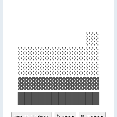
          ░░

░░░░░░░░░░░░

░░░░░░░░░░░░

▓▓▓▓▓▓▓▓▓▓▓▓

copy to clipboard
👍 upvote
👎 downvote