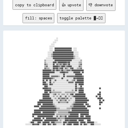
copy to clipboard
👍 upvote
👎 downvote
fill: spaces
toggle palette ▓→✊🏽
                                      ░░                                                      

                                    ░░░░                                                      

                                  ░░░░                                                        

                                ░░░░                                                          

                              ░░░░░░                                                          

                              ░░░░  ████████████████████  ░░░░                                

                              ░░░░  ████████████████████  ░░░░                                

                            ░░░░░░████████████████████████░░░░░░                              

                            ░░░░▒▒████████████████████████░░░░░░                              

                            ░░░░▒▒████████████████████████▒▒░░░░                              

                          ░░░░░░░░████████████████████████▒▒░░░░░░                            

                        ▒▒░░░░░░░░░░████████████████████░░░░░░░░░░▒▒                          

                        ▒▒░░░░░░░░████▒▒██████████▓▓██░░░░░░░░░░▒▒▒▒                          

                        ▓▓▒▒░░░░░░██░░▓▓▒▒▓▓▒▒██▓▓▒▒██░░░░░░░░░░▒▒▓▓                          

                        ▒▒▓▓░░░░░░██████▓▓▒▒████▒▒▓▓████░░░░░░░░▓▓▒▒                          

                        ▓▓▒▒▒▒░░░░██▓▓██▒▒▓▓██░░▓▓▒▒░░▓▓██░░░░▒▒▒▒▓▓                          

                      ██████████▒▒██▒▒██▓▓▒▒██▒▒▒▒▓▓▓▓▒▒██████████████                        

                      ██████████████░░░░░░▓▓████▓▓▓▓░░░░░░████████░░██                        

                      ████████░░░░░░░░░░░░░░░░██░░░░░░░░░░░░████████                          

                      ████████░░▓▓▓▓▓▓▓▓▒▒░░░░██░░▓▓▓▓▓▓▓▓▓▓████████▓▓                        

                      ██████████▓▓▒▒░░░░░░░░██░░░░░░░░░░░░██▓▓████████                        

                      ██░░██░░██░░░░▓▓░░░░░░░░░░░░▓▓░░░░▒▒▓▓░░████████                        

                      ████░░░░██░░▒▒░░░░░░░░░░░░░░░░▓▓▓▓▓▓░░██████████                        

                      ████▓▓░░██▓▓░░░░░░░░░░░░░░░░░░░░░░░░░░██░░██████                        

                        ████░░░░░░░░░░░░░░░░░░░░░░░░░░░░░░░░██░░░░██                          

                      ██████▓▓▓▓░░░░░░░░░░░░░░░░░░░░░░░░░░░░██▒▒▓▓██▓▓                  ██    

                        ████████░░▒▒░░░░░░░░░░░░░░░░░░░░▒▒░░██░░██████                        

                        ████░░██▒▒▒▒▒▒▒▒▒▒▒▒░░░░▒▒▒▒▒▒▒▒▒▒▒▒░░░░██████                  ██    

                      ████████░░░░▒▒▓▓░░▒▒░░▒▒▒▒░░▒▒░░▓▓██░░████████████              ████    

                      ████████░░░░▒▒░░▒▒░░▓▓░░░░▓▓░░▒▒░░▒▒██████████████            ██  ██    

                      ██████████░░░░▒▒░░▓▓▒▒▓▓▓▓▒▒▓▓░░▒▒░░░░██████████████            ██████  

                  ████████████████░░░░▒▒░░▓▓▒▒▒▒▓▓░░▒▒░░░░░░████████████████            ██  ██

                ██████████████████░░░░░░▓▓▒▒▒▒▒▒▒▒▓▓░░░░░░▒▒██████████████              ████  

                ████  ████████████▒▒░░░░░░░░░░░░░░░░░░░░▒▒████████████  ██▓▓            ██    

            ██████  ████████████████▒▒░░░░░░░░░░░░░░░░▒▒▒▒██████████████  ████                

                  ████████████████████▒▒▒▒░░░░░░░░▒▒▒▒▒▒██████████████████              ██    

            ██████████████████████████▒▒▒▒▒▒▒▒▒▒▒▒▒▒▒▒░░████████████████████                  

            ████████  ██████████████▒▒░░▒▒▒▒▒▒▒▒▒▒▒▒████████████████████████                  

          ██████████████████████████░░▒▒▒▒▒▒▒▒▒▒▒▒▒▒▒▒██████████  ██████████                  

          ██    ██████████████████░░░░▓▓░░▓▓▒▒▒▒██░░████████████  ████  ██████                

            ████████  ██  ████████████▒▒▓▓▒▒▒▒▒▒██████████████████████████████                

          ████████████  ██████████████▓▓░░▒▒░░░░████▓▓████████░░██████    ████                

      ░░████░░░░████░░████████░░████▒▒▒▒▒▒▒▒░░████▒▒████████████░░██████░░████████░░░░        
