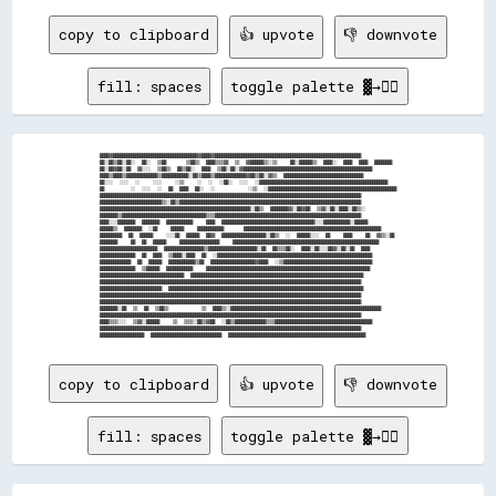
copy to clipboard
👍 upvote
👎 downvote
fill: spaces
toggle palette ▓→✊🏽
████▓▓██████████████████████████████████████▓▓████▓▓██████████████████████████████████████████████████████████████████

██░░██▒▒██░░██░░  ██░░  ▒▒██      ▒▒██▒▒  ████▒▒▒▒▓▓  ▒▒  ▓▓██████▒▒░░▒▒    ██░░██████▒▒  ████░░  ████  ████  ████████

██░░██▓▓██░░██  ▓▓░░░░  ▒▒██▒▒  ██▒▒██░░  ████  ▒▒██░░██░░▓▓██████████████████████████████████████████████████████████

████▒▒████▒▒██████████████▒▒████████████░░██▒▒████▒▒██████████████▓▓██▒▒██░░▓▓▒▒  ████████████████████████████████████

██░░░░  ░░░░  ░░    ░░░░    ░░▒▒    ░░  ░░  ░░██░░  ░░░░  ░░██████████████████████████████████████████████████████████

██        ░░  ░░░░  ░░  ██  ████  ██░░  ░░          ░░▒▒  ░░██████████████████████████████████████████████████████████

██████████████████████████████████████████████████████████████████████████████████████████████████████████████████████

████████████████████████████▒▒░░██▒▒██████████████████████████████████████████████████████████████████████████████████

████████████████████████████████████████████████████████████████████░░██▒▒  ████████▓▓░░██▓▓██  ▒▒▓▓░░██░░████░░██▒▒░░

████████▒▒██████████████████████████████████████▒▒▒▒██████████████████████████████████████████████████████████████████

████░░░░████████  ████████  ████████████    ████  ██████████████████████████████████████████░░░░████████████░░██████  

██████▒▒  ████████  ░░██    ██████    ████████████      ██████████████████████████████████████████████████████████████

██████████  ██  ██████    ░░░░██  ██████  ██▓▓  ████████████████████░░██▒▒  ░░  ██████░░░░  ██    ████    ██  ▓▓▒▒░░██

████████    ██  ██  ██████    ██████████████████    ██████████████████████████████████████████████████████████████████

██████████████████████████  ██████████████████▒▒██████████████████████░░██  ██▒▒▒▒██░░  ████░░██░░░░██▓▓░░██░░██  ████

████████████████  ██  ████  ▒▒████░░████  ██  ░░██████████████████████████████████████████████████████████████████████

██████████████  ██  ██████  ████████████▒▒██  ████████████████████▓▓████  ░░▒▒████████████████████████████████████████

████████████████  ▒▒██████  ████████████    ██████████████████████████████████████████████████████████████████████████

██████████████████████████████████████  ██████████████████████████████████████████████████████████████████████████████

██████████████████████████████████████████████████████████████████████████████████████████████████████████████████████

████████████████████████████  ████████████████████████████████████████████████████████████████████████████████████████

██████████████████████████████████████████████████████████████████████████████████████████████████████████████████████

██████████████████████████████████████████████████████████████████████████████████████████████████████████████████████

████████░░██  ▒▒  ██  ▒▒██▒▒          ▒▒  ████▒▒░░████████████████████████████████████████████████████████████████████

██████████████████████████████████████████████████████████████████████████████████████████████████████████████████████

████▒▒▒▒░░░░  ▒▒▓▓░░██████    ▒▒  ▒▒▒▒░░██▒▒▓▓██  ░░██▒▒██████████████▒▒▒▒████████████████████████████████████████████

██████████████████████████████████████████████████████████████████████████████████████████████████████████████████████

copy to clipboard
👍 upvote
👎 downvote
fill: spaces
toggle palette ▓→✊🏽