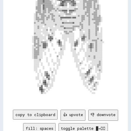
copy to clipboard
👍 upvote
👎 downvote
fill: spaces
toggle palette ▓→✊🏽