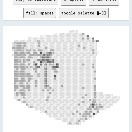
fill: spaces
toggle palette ▓→✊🏽
                                                                ░░░░░░░░                    

                                                ░░  ░░░░░░░░░░░░░░░░░░░░▒▒                  

                                ░░  ░░░░░░░░░░░░░░░░░░░░░░░░░░░░░░░░░░░░▓▓                  

                  ░░░░░░░░░░░░░░░░░░░░░░░░░░░░░░░░░░░░░░░░░░░░░░▒▒░░▒▒░░▓▓                  

  ░░░░░░░░░░░░░░░░░░░░▒▒░░░░░░░░░░░░░░░░░░░░░░░░░░░░░░░░░░░░░░░░░░░░▒▒░░▓▓                  

░░▒▒▒▒▒▒▒▒▒▒░░░░░░░░░░▒▒░░░░░░░░░░░░░░░░░░░░░░░░░░░░░░░░░░░░░░░░░░░░░░░░                    

░░▒▒▒▒▒▒▒▒▒▒░░░░░░░░░░▒▒░░░░░░░░░░░░░░░░░░░░░░░░░░░░░░░░▒▒░░░░░░░░░░░░░░                    

▒▒▒▒▒▒▒▒▒▒░░░░░░░░░░░░░░░░░░▒▒░░░░░░░░░░░░░░░░░░░░░░░░░░░░░░▒▒░░░░░░░░░░                    

░░▒▒▒▒▒▒▒▒░░▒▒▒▒░░▒▒░░▒▒▒▒░░░░░░▒▒▒▒░░░░░░░░░░░░░░░░░░░░░░░░░░░░░░░░▒▒░░                    

  ▒▒▒▒▒▒▒▒▒▒▒▒▒▒░░▒▒▒▒░░██░░▒▒▒▒▓▓▒▒░░░░░░░░░░░░░░░░░░░░░░░░░░░░░░░░▒▒░░░░                  

░░▒▒▒▒▒▒▒▒▒▒░░▒▒▒▒▒▒▒▒▒▒▒▒▓▓▒▒▓▓▒▒░░░░░░░░░░░░░░░░░░░░░░░░░░░░░░░░░░░░░░                    

  ▒▒▒▒▒▒▒▒▒▒░░▒▒▒▒░░░░░░▒▒▓▓▓▓▓▓▒▒░░░░░░░░░░░░░░░░░░░░░░░░░░░░░░░░░░░░░░                    

  ▒▒▒▒▒▒░░▒▒▒▒▒▒░░░░░░▓▓▒▒▓▓▓▓▓▓▒▒▓▓░░░░░░░░░░░░░░░░░░░░░░░░░░░░░░░░░░░░                    

  ▒▒▒▒▒▒░░▒▒░░░░░░▒▒░░░░██▒▒▒▒▓▓▓▓▓▓░░░░░░░░░░░░░░░░░░░░░░░░░░░░░░░░░░░░                    

  ▒▒▒▒▒▒▒▒▒▒░░▒▒░░▒▒██░░▓▓░░▓▓░░▒▒▒▒░░██░░░░░░░░░░░░░░░░░░░░▒▒░░░░░░▒▒░░                    

  ▒▒▒▒▒▒▒▒▒▒▒▒░░▒▒░░▒▒██░░░░▒▒░░░░▓▓▓▓██░░░░░░░░░░░░░░░░░░░░░░░░░░░░▒▒░░                    

  ░░▒▒░░▒▒▒▒░░░░░░▒▒▒▒░░░░░░▓▓░░░░▒▒▒▒░░░░░░░░░░░░░░░░░░░░░░░░░░░░░░░░░░                    

  ▒▒▒▒▒▒▒▒▒▒░░░░░░░░▒▒░░░░░░▓▓░░░░░░▒▒▒▒░░░░░░░░░░░░░░░░░░░░░░░░░░░░░░▒▒                    

  ▒▒▒▒▒▒▒▒▒▒▒▒▒▒░░░░░░▒▒░░░░▓▓░░░░░░░░░░░░░░░░░░░░░░░░░░░░░░░░░░░░░░░░░░                    

  ▒▒▒▒▒▒▒▒▒▒▒▒▒▒▒▒░░░░▒▒░░░░▓▓░░░░░░██░░░░░░░░░░░░░░░░░░░░░░░░░░░░░░░░░░                    

  ▒▒▒▒░░▒▒▒▒░░▒▒▒▒░░░░░░░░░░▓▓░░░░░░▒▒░░░░░░░░░░░░░░░░░░░░░░░░░░░░░░░░▒▒                    

  ▒▒▒▒▒▒▒▒▒▒░░▒▒░░░░▒▒░░░░░░▓▓░░░░░░░░░░░░░░░░░░░░░░░░░░░░░░░░░░░░░░░░░░                    

  ▒▒░░▒▒▒▒░░▒▒░░░░░░▒▒░░░░░░▓▓░░░░░░░░░░░░░░░░░░░░░░░░░░░░░░░░░░░░░░░░░░                    

  ▒▒▒▒▒▒▒▒▒▒▒▒▒▒░░░░▒▒░░░░░░▓▓▒▒░░░░░░░░░░▒▒░░░░░░░░░░░░░░░░░░░░░░░░░░▒▒                    

  ▒▒▒▒░░░░▒▒▒▒▒▒░░░░░░░░░░░░▒▒░░▒▒░░░░░░░░░░░░░░░░░░░░░░░░░░▒▒░░░░░░░░▒▒                    

  ▒▒░░▒▒▒▒▒▒░░▒▒░░░░░░░░░░▒▒░░▒▒░░▒▒░░░░░░░░░░░░░░░░░░░░░░░░░░░░░░░░░░▒▒                    

  ░░▒▒▒▒▒▒▒▒░░░░░░░░░░░░░░░░░░░░▒▒░░░░░░░░░░░░░░░░░░░░░░░░░░░░░░░░░░░░▒▒░░░░░░              

  ░░▒▒░░▒▒▒▒░░░░░░░░░░░░░░░░░░░░░░░░░░░░░░░░░░░░░░░░░░░░░░░░░░▒▒░░░░░░▒▒░░░░░░░░░░░░░░      

  ░░░░░░░░▒▒░░░░░░░░░░░░░░░░░░▒▒░░░░░░░░░░░░░░░░░░░░░░░░░░░░▒▒░░░░░░░░▒▒░░░░░░░░░░░░░░░░░░░░

    ░░▒▒░░░░░░░░░░░░░░░░░░░░░░▒▒░░░░░░░░░░░░░░░░░░░░░░░░░░░░░░░░░░▒▒░░▒▒░░░░░░░░░░░░░░░░░░░░

          ░░▒▒░░░░░░░░░░░░░░░░░░░░░░░░░░░░░░░░░░░░░░░░░░░░░░░░▒▒░░░░░░▒▒▒▒░░░░░░░░░░░░░░░░░░

                ▒▒░░░░░░░░░░░░░░░░░░░░░░░░░░░░░░░░░░░░░░░░░░▒▒░░░░░░░░▒▒██▒▒░░▒▒░░░░░░░░░░  

                  ░░▒▒░░░░░░░░░░░░░░░░░░░░░░░░░░░░░░░░░░░░░░░░░░░░░░░░▒▒▓▓░░▒▒▒▒▒▒░░░░░░    

                          ░░░░░░░░░░░░░░░░░░░░░░░░░░░░░░░░░░░░░░░░░░░░▒▒▒▒░░▒▒▒▒░░░░░░      

                                ░░░░▒▒░░░░░░░░░░░░░░░░░░░░░░░░▒▒░░░░░░▒▒▒▒▒▒░░░░▒▒          

                                      ░░░░░░░░░░░░░░░░░░░░░░▒▒░░░░▒▒░░▒▒▒▒▒▒░░██░░          

                                          ░░░░░░░░░░░░░░░░░░░░░░░░░░░░▒▒▒▒░░▒▒░░            

                                                ░░░░░░░░░░░░░░░░░░░░░░▒▒░░▒▒░░              

                                                        ░░░░░░░░░░░░░░▒▒░░░░                
