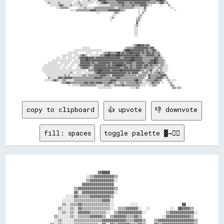
  ░░░░░░░░░░░░░░░░░░░░░░░░░░░░░░  ░░░░  ░░░░░░▒▒░░░░░░░░▓▓▓▓▓▓▓▓▒▒▒▒▒▒▒▒▒▒▓▓▓▓▓▓▓▓▓▓▓▓▓▓▓▓▓▓▓▓▓▓▓▓▓▓▓▓▓▓▓▓▓▓▒▒▒▒▒▒▓▓▓▓██▓▓▒▒                

    ░░▒▒░░░░░░░░▒▒░░░░░░░░░░░░  ░░░░▒▒░░░░░░░░░░░░░░  ░░░░▒▒▓▓██▓▓▒▒▒▒▒▒▒▒▒▒▓▓▓▓▓▓▒▒▒▒▒▒▓▓▒▒▓▓▓▓▓▓▓▓▓▓▓▓▒▒▒▒▒▒▒▒▒▒░░▒▒▓▓▓▓░░▒▒              

        ░░░░░░░░▒▒▓▓▒▒░░░░░░▒▒░░░░░░░░▒▒░░░░░░          ░░░░░░░░░░░░▒▒▒▒▒▒▒▒▒▒▒▒▓▓▒▒▒▒▒▒▒▒▓▓▒▒▒▒▒▒▓▓▓▓▓▓▒▒░░░░        ░░      ▒▒            

              ░░░░▒▒▒▒▒▒▒▒░░        ░░░░░░▒▒░░░░░░░░▒▒▒▒▒▒▒▒▒▒▒▒▒▒▒▒▒▒▒▒░░░░▒▒▒▒▒▒▒▒▒▒▒▒▒▒▒▒░░░░░░░░░░▓▓                        ░░░░        

                            ░░░░░░▒▒▒▒▒▒▒▒▒▒▒▒▒▒▓▓▓▓▓▓▒▒▒▒▒▒▒▒▒▒▒▒▓▓▓▓▓▓▓▓▓▓▓▓▒▒▒▒░░            ░░  ░░▒▒                            ░░      

                                                      ░░░░              ▒▒▒▒░░                  ░░  ▒▒                                      

                                                                      ░░░░                      ░░▒▒                                        

                                                                    ░░▒▒                      ░░▒▒░░                                        

                                                                    ░░                        ▒▒▒▒                                          

                                                                                              ▓▓                                            

                                                                                            ░░▒▒                                            

                                                                                            ░░░░                                            

                                                                                            ░░░░                                            

                                                                                            ░░░░                                            

                                                                                            ░░░░                                            

                                                                                          ░░▒▒▓▓██▓▓▓▓▒▒▓▓▒▒                                

                                        ░░░░░░░░                                  ░░▒▒▒▒▒▒▒▒▓▓▓▓▓▓▓▓▓▓▓▓▓▓▒▒▓▓▓▓                            

                                ░░░░░░░░░░░░░░░░░░░░░░░░░░░░                    ░░▓▓████▓▓▓▓▓▓▓▓▓▓▓▓▓▓▒▒▓▓▒▒▒▒▓▓▓▓░░                        

                          ░░░░░░░░░░        ░░░░░░    ░░    ░░▒▒▒▒▓▓▒▒▒▒▒▒▓▓██▒▒▓▓▒▒▓▓▓▓██▓▓▓▓▓▓▓▓▒▒▓▓▒▒▓▓▓▓▒▒▓▓▒▒▒▒▒▒                      

                    ░░░░░░░░░░  ░░░░░░▒▒▓▓▒▒░░  ░░░░░░░░░░▒▒▒▒▓▓████▓▓▓▓▓▓████▓▓▓▓▓▓▓▓▓▓▓▓▓▓▓▓██▓▓▒▒▒▒▒▒▓▓▓▓▓▓▓▓▒▒▒▒▓▓░░                    

              ░░░░  ░░░░  ░░░░░░░░  ▒▒▓▓▓▓▓▓██▓▓▓▓▓▓▒▒▓▓▓▓▓▓▓▓▓▓▓▓▓▓▓▓▓▓▓▓▓▓▓▓▒▒▒▒▓▓▓▓▓▓▓▓██▓▓▓▓▓▓▓▓▒▒▒▒▒▒▒▒▒▒▒▒▓▓▓▓▒▒▒▒░░                  

          ░░░░░░░░░░░░░░░░░░░░  ░░░░░░▓▓▓▓▓▓██▓▓▓▓▓▓▓▓▓▓▓▓▓▓▓▓▓▓▓▓▓▓▓▓▓▓▓▓▓▓▓▓▓▓▓▓▓▓▓▓▓▓████▓▓▓▓▓▓▓▓▒▒▒▒▒▒▒▒▓▓▓▓██▓▓▒▒▒▒▒▒░░                

      ░░░░░░░░░░  ░░░░░░░░░░  ░░░░░░░░▓▓▓▓▓▓▓▓▓▓▒▒▓▓▒▒▒▒▓▓▓▓▓▓▓▓▓▓▓▓▒▒▓▓▓▓▓▓▓▓▓▓▓▓▒▒▓▓▓▓▓▓▒▒▒▒▓▓▓▓▓▓▓▓▒▒▒▒▓▓▓▓▓▓██▓▓▒▒▒▒▒▒░░                

  ░░░░░░░░░░░░░░░░░░  ░░░░  ░░░░    ▒▒▓▓▓▓▓▓▓▓▓▓▒▒▒▒▓▓▓▓▓▓▓▓▓▓▓▓▒▒▓▓▒▒▓▓▓▓██████▓▓▓▓▒▒▒▒▓▓▒▒▒▒▓▓▓▓▓▓▒▒▓▓▓▓▒▒▓▓▒▒▒▒▒▒░░▒▒▒▒░░░░              

░░░░░░░░░░░░░░░░░░  ░░░░  ░░░░    ░░░░▒▒▓▓▓▓▓▓▒▒░░▒▒▓▓▓▓▓▓▓▓▓▓▓▓▓▓▓▓▓▓▓▓▓▓▓▓▓▓▒▒▒▒▓▓▓▓▒▒▓▓▒▒▒▒▓▓▓▓▓▓▒▒▓▓▒▒▒▒▒▒▒▒░░░░▒▒▒▒░░░░░░              

░░░░░░░░░░░░░░░░░░░░░░░░░░░░░░░░░░░░░░░░░░░░  ▒▒▒▒▒▒▓▓▓▓████▓▓▓▓▓▓▓▓▒▒▓▓▓▓▓▓▓▓██▓▓▓▓▓▓▓▓▓▓▓▓▓▓▓▓▓▓▒▒▒▒░░▒▒▒▒▓▓░░░░▒▒░░▒▒░░░░░░              

  ░░░░░░░░░░░░░░░░░░░░░░░░░░▒▒░░  ░░░░░░  ░░░░░░░░░░▒▒▓▓██▓▓▓▓▓▓▓▓▓▓▓▓▓▓▓▓▓▓▓▓▓▓▓▓▓▓▒▒▓▓▒▒▓▓▓▓▓▓░░░░▒▒▒▒▒▒░░▒▒░░▒▒▒▒▓▓▒▒▒▒░░                

    ░░░░░░░░░░░░░░░░░░▒▒░░▒▒  ░░░░░░░░░░▒▒▒▒░░▒▒▒▒▒▒▒▒▒▒▒▒▓▓▓▓▓▓▒▒▒▒░░▓▓▓▓▓▓▓▓▓▓▓▓▒▒▒▒▒▒▒▒▒▒▒▒░░▒▒▒▒▒▒▒▒░░▓▓▒▒▒▒▒▒▒▒▒▒▓▓▓▓▓▓░░              

      ▒▒░░░░░░░░▓▓▓▓▒▒▓▓▓▓▓▓▓▓▒▒▒▒▒▒▒▒▒▒▒▒▒▒▒▒▒▒▒▒▒▒▓▓▓▓▓▓▓▓▒▒▒▒▒▒▒▒▒▒▒▒▒▒▓▓▓▓▒▒▒▒▒▒▒▒▒▒▒▒▒▒▒▒▒▒▒▒▒▒▒▒░░  ▓▓▒▒▒▒▒▒▓▓▓▓▓▓▒▒░░▒▒              

  ░░░░░░░░▒▒▓▓▒▒░░░░▒▒▒▒░░░░░░░░▒▒▒▒▒▒▒▒▒▒▒▒▒▒▒▒▒▒▒▒▒▒▒▒▒▒▒▒▒▒▒▒▒▒▒▒▓▓▓▓▓▓▒▒▒▒▒▒▒▒▒▒▒▒▒▒▒▒▒▒▓▓██▒▒▒▒░░░░▒▒▒▒▒▒▒▒▓▓▓▓▒▒▒▒    ░░▒▒  ░░░░      

                  ░░▒▒▒▒▓▓▓▓▒▒▒▒▒▒▒▒▒▒▒▒▒▒▓▓▓▓▒▒▓▓▓▓▒▒▓▓▓▓▓▓▒▒▒▒▒▒▓▓▓▓▒▒▒▒░░░░▒▒▒▒░░▒▒▒▒▒▒▒▒▒▒▓▓▒▒▒▒░░░░░░░░▒▒▓▓▒▒▒▒▒▒  ░░    ░░▒▒          

                          ░░  ░░░░░░░░▒▒▒▒▒▒▒▒▒▒▒▒▒▒▒▒░░░░░░░░▒▒▒▒▒▒░░░░▒▒▒▒▒▒▒▒▓▓▒▒▒▒▒▒▒▒▒▒▒▒▒▒▒▒░░░░░░  ░░░░▒▒▒▒░░            ▒▒▒▒        

copy to clipboard
👍 upvote
👎 downvote
fill: spaces
toggle palette ▓→✊🏽
                                    ▓▓████                                            

                              ░░▒▒▓▓▓▓▓▓▓▓▓▓▒▒                                        

                              ▒▒▓▓▓▓▓▓▓▓▓▓▓▓░░                                        

                            ▓▓▓▓▓▓▓▓▓▓▓▓▓▓▓▓                                          

                        ▒▒▓▓▓▓▓▓▓▓▓▓▓▓▓▓▓▓▓▓▒▒                                        

                        ▓▓░░▓▓▓▓▓▓▓▓▓▓▓▓▓▓▓▓░░                                        

                    ░░░░▓▓▒▒▒▒▒▒▓▓▓▓▓▓▓▓▓▓▒▒                                          

                  ░░░░░░▒▒▒▒▒▒▒▒▒▒▒▒▒▒▓▓▓▓░░                                          

                  ▒▒░░▒▒▒▒▓▓▒▒▒▒▒▒▒▒▒▒▒▒▒▒░░        ░░░░                      ██      

                ▒▒░░░░▒▒░░▓▓▒▒▒▒▒▒▒▒▒▒▒▒▒▒░░  ▒▒▒▒▓▓▓▓▓▓░░  ░░          ░░  ██▓▓▓▓▒▒  

                ░░▒▒░░▒▒░░▓▓▓▓▓▓▒▒▒▒▒▒▒▒░░  ▒▒▓▓▓▓▓▓▓▓▓▓▓▓░░          ▒▒▓▓▓▓▓▓▓▓▓▓▓▓░░

              ▒▒░░░░░░▒▒░░▒▒▒▒▒▒▓▓▓▓▓▓▒▒  ▒▒▓▓▓▓▓▓▒▒▒▒▓▓▒▒          ░░▓▓▓▓▓▓▓▓▓▓▓▓▒▒  

              ░░▒▒░░░░░░▒▒▒▒▒▒▒▒▒▒▒▒▒▒▓▓▓▓▓▓▓▓▓▓▓▓▒▒▒▒▓▓▓▓▒▒    ▒▒▓▓▓▓▓▓▓▓▓▓▓▓▓▓▓▓▓▓▒▒
