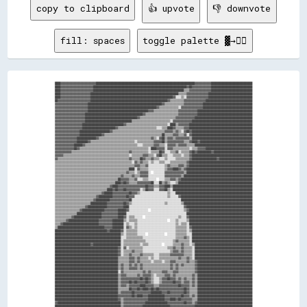
copy to clipboard
👍 upvote
👎 downvote
fill: spaces
toggle palette ▓→✊🏽
████▓▓▓▓▓▓▓▓▓▓▓▓▓▓▓▓▓▓▓▓▓▓▓▓▓▓████████████████████████████████████████████████████████████████████████▓▓▓▓▓▓▓▓▓▓▓▓██████████████████████████████
████▓▓▓▓▓▓▓▓▓▓▓▓▓▓▓▓▓▓▓▓▓▓▓▓████████████████████████████████████████████████████████████████████▓▓██▓▓▓▓▓▓▓▓▓▓▓▓▓▓██████████████████████████████
████▓▓▓▓▓▓▓▓▓▓▓▓▓▓▓▓▓▓▓▓▓▓▓▓██████████████████████████████████████████████████████████████████▒▒▒▒▓▓▓▓▓▓▓▓▓▓▓▓▓▓▓▓██████████████████████████████
████▓▓▓▓▓▓▓▓▓▓▓▓▓▓▓▓▓▓▓▓▓▓████████████████████████████████████████████████████████████████▒▒▒▒▒▒▓▓▓▓▓▓▓▓▓▓▓▓▓▓▓▓████████████████████████████████
████▓▓▓▓▓▓▓▓▓▓▓▓▓▓▓▓▓▓▓▓▓▓████████████████████████████████████████████████████████████▓▓░░░░▒▒░░▓▓▓▓▓▓▓▓▓▓▓▓▓▓▓▓████████████████████████████████
██▓▓▓▓▓▓▓▓▓▓▓▓▓▓▓▓▓▓▓▓▓▓▓▓████████████████████████████████████████████████████████▓▓▒▒▒▒▒▒▒▒▒▒▓▓▓▓▓▓▓▓▓▓▓▓▓▓▓▓██████████████████████████████████
▓▓▓▓▓▓▓▓▓▓▓▓▓▓▓▓▓▓▓▓▓▓▓▓██████████████████████████████████████████████████████▓▓▒▒▒▒▒▒▒▒▒▒▒▒▒▒▓▓▓▓▓▓▓▓▓▓▓▓▓▓████████████████████████████████████
▓▓▓▓▓▓▓▓▓▓▓▓▓▓▓▓▓▓▓▓▓▓▓▓██████████████████████████████████████████████████▓▓▒▒▒▒▒▒▒▒▒▒▒▒▒▒░░▓▓▓▓▓▓▓▓▓▓▓▓▓▓▓▓████████████████████████████████████
▓▓▓▓▓▓▓▓▓▓▓▓▓▓▓▓▓▓▓▓▓▓▓▓████████████████████████████████████████████▓▓▓▓▒▒▒▒▒▒▒▒▒▒▒▒▒▒▒▒▒▒▓▓▓▓▓▓▓▓▓▓▓▓▓▓████████████████████████████████████████
▓▓▓▓▓▓▓▓▓▓▓▓▓▓▓▓▓▓▓▓▓▓██████████████████████████████████████████▓▓▒▒▒▒▒▒▒▒▒▒▒▒▒▒▒▒▒▒▒▒▒▒▒▒▓▓▓▓▓▓▓▓▓▓▓▓▓▓████████████████████████████████████████
▓▓▓▓▓▓▓▓▓▓▓▓▓▓▓▓▓▓▓▓▓▓██████████████████████████████████████▓▓▒▒▒▒▒▒▒▒▒▒▒▒▒▒▒▒▒▒▒▒▒▒▒▒▒▒▓▓▓▓▓▓▓▓▓▓▓▓▓▓██████████████████████████████████████████
▓▓▓▓▓▓▓▓▓▓▓▓▓▓▓▓▓▓▓▓▓▓██████████████████████████████████▒▒▒▒▒▒▒▒▒▒▒▒▒▒▒▒▒▒▒▒▒▒▒▒▒▒▒▒░░▓▓▓▓▓▓▓▓▓▓▓▓▓▓████████████████████████████████████████████
▓▓▓▓▓▓▓▓▓▓▓▓▓▓▓▓▓▓▓▓██████████████████████████████▓▓▒▒▒▒▒▒▒▒▒▒▒▒▒▒▒▒▒▒▒▒▒▒▒▒▒▒▒▒▒▒░░████▒▒▓▓▓▓▓▓▓▓██████████████████████████████████████████████
▓▓▓▓▓▓▓▓▓▓▓▓▓▓▓▓▓▓▓▓████████████████████████▓▓▒▒▒▒▒▒▒▒▒▒▒▒▒▒▒▒▒▒▒▒▒▒▒▒▒▒▒▒░░░░▒▒▒▒████▓▓▒▒▒▒▒▒▓▓▓▓██████████████████████████████████████████████
▓▓▓▓▓▓▓▓▓▓▓▓▓▓▓▓▓▓██████████████████████▓▓▒▒▒▒▒▒▒▒▒▒▒▒▒▒▒▒▒▒▒▒▒▒▒▒▒▒▒▒▒▒▒▒▒▒▒▒▒▒▓▓▓▓▓▓▒▒▓▓▒▒░░▓▓██▓▓████████████████████████████████████████████
▓▓▓▓▓▓▓▓▓▓▓▓▓▓▓▓▓▓████████████████▓▓▒▒▒▒▒▒▒▒▒▒▒▒▒▒▒▒▒▒▒▒▒▒▒▒▒▒▒▒▒▒▒▒▒▒▒▒▒▒▒▒▒▒██▒▒▒▒▒▒▓▓▓▓▒▒▒▒▓▓░░▓▓████████████████████████████████████████████
▓▓▓▓▓▓▓▓▓▓▓▓▓▓▓▓██████████████▓▓▒▒▒▒▒▒▒▒▒▒▒▒▒▒▒▒▒▒▒▒▒▒▒▒▒▒▒▒▒▒▒▒▒▒▒▒▒▒▓▓▒▒░░▓▓██▒▒▓▓▓▓▒▒▓▓▓▓▓▓▓▓▓▓▒▒████████████████████████████████████████████
▓▓▓▓▓▓▓▓▓▓▓▓▓▓▓▓████████▓▓▒▒▒▒▒▒▒▒▒▒▒▒▒▒▒▒▒▒▒▒▒▒▒▒▒▒▒▒▒▒▒▒░░▒▒▒▒▒▒▒▒▒▒▒▒▓▓▓▓▓▓██▒▒▓▓▓▓▓▓▓▓▓▓▓▓▒▒▒▒▓▓████▓▓██████████████████████████████████████
▓▓▓▓▓▓▓▓▓▓▓▓▓▓██████▓▓▒▒▒▒▒▒▒▒▒▒▒▒▒▒▒▒▒▒▒▒▒▒▒▒▒▒▒▒▒▒▒▒▒▒▒▒▒▒░░░░▒▒▒▒▒▒▒▒▓▓▓▓▒▒▒▒░░▓▓▓▓▓▓▒▒▓▓▓▓▓▓▒▒▒▒▒▒██████████████████████████████████████████
▓▓▓▓▓▓▓▓▓▓▓▓▓▓██▓▓▒▒▒▒▒▒▒▒▒▒▒▒▒▒▒▒▒▒▒▒▒▒▒▒▒▒▒▒▒▒▒▒▒▒▒▒▒▒▒▒▒▒▒▒▒▒▒▒▒▒░░████▓▓▓▓▓▓░░▓▓▓▓▒▒▒▒▒▒▒▒▒▒▒▒░░▒▒▒▒▓▓▓▓▓▓██████████████████████████████████
▓▓▓▓▓▓▓▓▓▓▓▓▒▒▒▒▒▒▒▒▒▒▒▒▒▒▒▒▒▒▒▒▒▒▒▒▒▒▒▒▒▒▒▒▒▒▒▒▒▒▒▒▒▒▓▓▒▒▒▒▒▒▒▒▒▒▒▒░░▒▒▒▒▒▒██▓▓░░░░▒▒▒▒▓▓░░▒▒▒▒▒▒▓▓██▓▓██████████▓▓████████████████████████████
▓▓▓▓▓▓▒▒▒▒▒▒▒▒▒▒▒▒▒▒▒▒▒▒▒▒▒▒▒▒▒▒▒▒▒▒▒▒▒▒▒▒▒▒▒▒▒▒▒▒▒▒▒▒░░▒▒▒▒▒▒▒▒▓▓▓▓▒▒▒▒░░▓▓██▒▒▒▒░░░░▒▒▒▒▒▒░░▒▒▒▒▓▓████████████████████████████████████████████
▓▓▒▒▒▒▒▒▒▒▒▒▒▒▒▒▒▒▒▒▒▒▒▒▒▒▒▒▒▒▒▒▒▒▒▒▒▒▒▒▒▒▒▒▒▒▒▒▒▒▒▒▒▒▓▓▒▒▒▒▒▒██▓▓▒▒▒▒▓▓▒▒▒▒░░░░▒▒░░░░░░▒▒▒▒▒▒▒▒▒▒▓▓██████████████████▓▓████████████████████████
▒▒▒▒▒▒▒▒▒▒▒▒▒▒▒▒▒▒▒▒▒▒▒▒▒▒▒▒▒▒▒▒▒▒▒▒▒▒▒▒▒▒▒▒▒▒▒▒▒▒▒▒▒▒▒▒░░▓▓▒▒▓▓▒▒▒▒░░▒▒░░░░▒▒▒▒░░░░▒▒▒▒▒▒▒▒▒▒▒▒▓▓██████████████████████████████████████████████
▒▒▒▒▒▒▒▒▒▒▒▒▒▒▒▒▒▒▒▒▒▒▒▒▒▒▒▒▒▒▒▒▒▒▒▒▒▒▒▒▒▒▒▒▒▒▒▒▒▒▒▒▒▒▒▒▒▒▓▓▓▓▒▒▒▒▓▓░░░░░░░░░░░░▒▒▓▓▒▒▒▒▒▒▓▓▓▓▒▒▓▓██████████████████████████████████████████████
▒▒▒▒▒▒▒▒▒▒▒▒▒▒▒▒▒▒▒▒▒▒▒▒▒▒▒▒▒▒▒▒▒▒▒▒▒▒▒▒▒▒▒▒▒▒▒▒▒▒▒▒▒▒████░░▓▓▒▒▒▒▒▒░░░░░░░░░░░░▒▒▓▓▓▓████▓▓▒▒▓▓████████████████████████████████████████████████
▒▒▒▒▒▒▒▒▒▒▒▒▒▒▒▒▒▒▒▒▒▒▒▒▒▒▒▒▒▒▒▒▒▒▒▒▒▒▒▒▒▒▒▒▒▒▒▒▒▒▒▒▓▓▒▒▒▒░░▒▒▓▓▓▓▓▓░░  ░░░░░░░░▓▓▓▓▓▓▓▓▓▓▓▓▓▓▒▒████████████████████████████████████████████████
▒▒▒▒▒▒▒▒▒▒▒▒▒▒▒▒▒▒▒▒▒▒▒▒▒▒▒▒▒▒▒▒▒▒▒▒▒▒▒▒▒▒▒▒▒▒▒▒▓▓▒▒▒▒▒▒▓▓▒▒▒▒▓▓▓▓▓▓░░░░░░░░░░░░▓▓▓▓▓▓▓▓▓▓▓▓▒▒██████████████████████████████████████████████████
▒▒▒▒▒▒▒▒▒▒▒▒▒▒▒▒▒▒▒▒▒▒▒▒▒▒▒▒▒▒▒▒▒▒▒▒▒▒▒▒▒▒▒▒▒▒██▓▓▓▓▓▓▒▒▒▒▓▓░░░░▒▒▒▒░░░░░░  ░░░░▒▒▒▒▓▓▓▓▒▒▓▓████████████████████████████████████████████████████
▒▒▒▒▒▒▒▒▒▒▒▒▒▒▒▒▒▒▒▒▒▒▒▒▒▒▒▒▒▒▒▒▒▒▒▒▒▒▒▒▒▒▒▒████▓▓██▓▓▒▒▒▒▒▒▓▓▓▓▓▓▓▓▓▓██░░░░██▒▒▓▓▒▒░░░░▒▒██████████████████████████████████████████████████████
▒▒▒▒▒▒▒▒▒▒▒▒▒▒▒▒▒▒▒▒▒▒▒▒▒▒▒▒▒▒▒▒▒▒▒▒▒▒▒▒▓▓████▓▓▓▓▓▓▓▓▓▓▓▓▓▓▓▓▓▓▓▓██▓▓▓▓▒▒▒▒▓▓▓▓████▒▒██████████████████████████████████████████████████████████
▒▒▒▒▒▒▒▒▒▒▒▒▒▒▒▒▒▒▒▒▒▒▒▒▒▒▒▒▒▒▒▒▒▒▒▒▒▒████▓▓██▓▓▓▓██▓▓▓▓▓▓▓▓▓▓░░▒▒██▓▓▓▓░░░░▓▓▓▓██▒▒░░██████████████████████████████████████████████████████████
▒▒▒▒▒▒▒▒▒▒▒▒▒▒▒▒▒▒▒▒▒▒▒▒▒▒▒▒▒▒▒▒▒▒▓▓██████▓▓▓▓▓▓▓▓▓▓▓▓██▓▓▓▓▒▒░░░░░░░░░░░░░░░░░░░░▒▒░░░░████████████████████████████████████████████████████████
▒▒▒▒▒▒▒▒▒▒▒▒▒▒▒▒▒▒▒▒▒▒▒▒▒▒▒▒▒▒▓▓██████████▓▓▓▓▓▓▓▓▓▓██▓▓▓▓░░░░░░░░░░░░░░░░░░░░░░░░▒▒░░░░░░▓▓████████████████████████████████████████████████████
▒▒▒▒▒▒▒▒▒▒▒▒▒▒▒▒▒▒▒▒▒▒▒▒▒▒▒▒▓▓██████████▓▓▓▓▓▓▓▓▓▓▓▓▓▓██░░░░░░░░░░░░░░░░░░░░░░░░░░░░░░░░░░░░████████████████████████████████████████████████████
▒▒▒▒▒▒▒▒▒▒▒▒▒▒▒▒▒▒▒▒▒▒▒▒▒▒████████████▓▓▓▓▓▓▓▓▓▓▓▓██▓▓▒▒░░░░░░░░░░░░░░░░░░░░░░░░▒▒░░░░░░░░░░▒▒██████████████████████████████████████████████████
▒▒▒▒▒▒▒▒▒▒▒▒▒▒▒▒▒▒▒▒▒▒▓▓██████████████▓▓▓▓▓▓▓▓▓▓▓▓████░░░░░░░░░░░░░░░░░░░░░░░░░░░░░░░░░░░░░░░░▓▓████████████████████████████████████████████████
▒▒▒▒▒▒▒▒▒▒▒▒▒▒▒▒▒▒▓▓████████████████▓▓▓▓▓▓▓▓▓▓██████▓▓░░░░░░░░░░░░░░  ░░░░░░░░░░░░░░░░░░░░░░░░▒▒▓▓██████████████████████████████████████████████
▒▒▒▒▒▒▒▒▒▒▒▒▒▒▒▒██████████████████▓▓▓▓▓▓▓▓▓▓▓▓██████░░░░░░░░░░░░░░░░░░░░░░░░░░░░░░░░░░░░░░░░░░░░████████████████████████████████████████████████
▒▒▒▒▒▒▒▒▒▒▒▒▓▓████████████████████▓▓▓▓▓▓▓▓▓▓▓▓████▓▓░░▒▒▒▒░░░░░░  ░░░░░░░░░░░░░░░░░░░░░░░░▒▒░░░░▓▓██████████████████████████████████████████████
▒▒▒▒▒▒▒▒▓▓██████████████████████▓▓▓▓▓▓▓▓▓▓████████▒▒░░▒▒▒▒▒▒░░░░░░░░░░░░░░░░░░░░░░  ░░░░▒▒░░░░░░▒▒██████████████████████████████████████████████
▒▒▒▒▓▓██████████████████████████▓▓▓▓▓▓▓▓▓▓████████░░▒▒░░░░▒▒░░░░░░░░░░░░░░░░░░░░░░░░░░░░▒▒░░▒▒▒▒░░██████████████████████████████████████████████
▒▒██████████████████████████████████▓▓▓▓▓▓████████░░▓▓▒▒░░▒▒░░░░░░░░░░░░░░░░░░░░░░░░░░░░▒▒▒▒▒▒▒▒░░▓▓████████████████████████████████████████████
██████████████████████████████████████▓▓████████▓▓░░▒▒▒▒▒▒▒▒░░░░░░░░░░░░░░░░░░░░░░░░░░░░▒▒▒▒▒▒▒▒░░▒▒████████████████████████████████████████████
████████████████████████████████████████████████▒▒░░▒▒▒▒▒▒▒▒░░░░░░  ░░░░░░░░░░░░  ░░░░░░▒▒▒▒▒▒▒▒░░░░████████████████████████████████████████████
████████████████████████████████████████████████░░░░▒▒▒▒▒▒▒▒▒▒▒▒░░░░░░░░░░░░░░░░░░░░░░░░▒▒▒▒▒▒▓▓▒▒░░████████████████████████████████████████████
████████████████████████████████████████████████░░▒▒▒▒▒▒▒▒▒▒▒▒▒▒▒▒░░░░░░░░░░░░░░░░░░░░▒▒▓▓▒▒▒▒▒▒▒▒░░████████████████████████████████████████████
██████████████████████████▓▓████████████████████░░▒▒▒▒▒▒▒▒▒▒▒▒░░▒▒▒▒░░░░░░░░░░  ░░░░░░▒▒▒▒▒▒▓▓▒▒▒▒░░▒▒██████████████████████████████████████████
██████████████████████████████████████████████▓▓░░▓▓░░▒▒▒▒▒▒▒▒▒▒░░░░░░░░░░░░░░░░░░▒▒▒▒▓▓▒▒▒▒▓▓▒▒▒▒▒▒░░██████████████████████████████████████████
██████████████████████████████████████████████▓▓░░▒▒▒▒▒▒▓▓▒▒▒▒▒▒░░░░░░░░░░░░░░░░░░░░▒▒▓▓▓▓▒▒▓▓▒▒▒▒▒▒░░██████████████████████████████████████████
██████████████████████████████████████████████▓▓░░▒▒▒▒▓▓▒▒▒▒▒▒▓▓▒▒▒▒▒▒▒▒░░░░▒▒▒▒▒▒▒▒▓▓▓▓▓▓▓▓▓▓▒▒▒▒▒▒░░██████████████████████████████████████████
██████████████████████████████████████████████▒▒▒▒▒▒▒▒▓▓▓▓▒▒▓▓▒▒▒▒▒▒░░▒▒░░░░▒▒▒▒▒▒▒▒▒▒▒▒▒▒▓▓▒▒▒▒▓▓▒▒░░██████████████████████████████████████████
██████████████████████████████████████████████▒▒▒▒▒▒▒▒▓▓▓▓▒▒▓▓▒▒▒▒▒▒▒▒░░▒▒▒▒▒▒░░▒▒▒▒▓▓▓▓▒▒▒▒▒▒▒▒▓▓▒▒▒▒▓▓████████████████████████████████████████
██████████████████████████████████████████████▒▒▓▓▒▒▒▒▓▓▒▒▓▓▒▒▓▓▒▒▒▒▒▒▒▒▒▒▒▒▒▒▒▒▒▒▒▒▓▓▒▒▓▓▒▒▓▓▒▒▒▒▒▒▒▒▓▓████████████████████████████████████████
██████████████████████████████████████████████▒▒▓▓▒▒▒▒▓▓▓▓▓▓▒▒▓▓▒▒▒▒▒▒▒▒▒▒▒▒▒▒▒▒▒▒▒▒▓▓▒▒▓▓▒▒▒▒▒▒▒▒▒▒▒▒▓▓████████████████████████████████████████
██████████████████████████████████████████████░░▓▓▒▒▒▒▒▒▒▒▒▒▒▒▒▒▓▓▒▒▓▓▒▒▒▒▒▒▒▒▓▓▓▓▒▒▒▒▓▓▓▓▒▒▒▒▒▒▒▒▒▒▒▒▓▓████████████████████████████████████████
██████████████████████████████████████████████▒▒▓▓▓▓▒▒▒▒▒▒▒▒▓▓▒▒▓▓▓▓▓▓▒▒░░▒▒▒▒▒▒▓▓▓▓▒▒▓▓▒▒▒▒▒▒▒▒▒▒▒▒▓▓▒▒████████████████████████████████████████
██████████████████████████████████████████████▒▒▓▓▓▓▓▓▓▓▓▓▓▓▓▓██▓▓██▓▓▒▒░░░░▒▒▓▓▓▓██▓▓▓▓▒▒▓▓▒▒▓▓▒▒▒▒▓▓▒▒████████████████████████████████████████
██████████████████████████████████████████████▒▒▓▓▓▓▓▓██▓▓██▓▓▓▓▓▓██▓▓▒▒░░░░▒▒▓▓▓▓▓▓▓▓██▓▓▓▓▒▒▓▓▓▓▒▒▓▓▒▒████████████████████████████████████████
██████████████████████████████████████████████▒▒▓▓▓▓▒▒▓▓▓▓▓▓▓▓████▓▓▓▓▓▓▒▒▒▒▓▓▓▓▓▓▓▓▓▓▓▓▓▓██▓▓▓▓▓▓▒▒▓▓▒▒████████████████████████████████████████
██████████████████████████████████████████████▒▒▒▒▒▒▒▒██▓▓▓▓██▓▓████▓▓██▓▓██▓▓▓▓▓▓▓▓▓▓▓▓▓▓▓▓▓▓██▓▓▒▒▒▒▒▒████████████████████████████████████████
██████████████████████████████████████████████▒▒▓▓▓▓▓▓▓▓██▓▓▓▓▓▓▓▓▓▓▓▓████████▓▓▓▓██▓▓▓▓▓▓▓▓▓▓██▓▓▒▒▒▒▒▒████████████████████████████████████████
██████████████████████████████████████████████▓▓▓▓▓▓▓▓▓▓██▓▓████▓▓▓▓████████████▓▓▓▓▓▓▓▓▓▓▓▓██▓▓▓▓▒▒▓▓▒▒████████████████████████████████████████
██████████████████████████████████████████████▓▓▒▒▓▓▓▓▓▓▓▓▓▓▓▓▓▓▓▓▓▓████████████▓▓▓▓████▓▓██▓▓▓▓▓▓▓▓▒▒▒▒████████████████████████████████████████
▓▓██████████████████████████████████████████████▒▒▓▓▓▓▓▓▓▓▓▓▓▓▓▓▓▓████████████████▓▓▓▓▓▓▓▓▓▓▓▓██▓▓▓▓▒▒▓▓████████████████████████████████████████
████████████████████████████████████████████████▒▒▓▓▓▓▓▓▓▓▓▓▓▓▓▓████████████████████▓▓▓▓▓▓▓▓▓▓▓▓▓▓▓▓▓▓██████████████████████████████████████████
████████████████████████████████████████████████▓▓▒▒▓▓▓▓▓▓▒▒▓▓██████████████████████▓▓▓▓▓▓▓▓▓▓▓▓▓▓▓▓▓▓██████████████████████████████████████████
██████████████████████████████████████████████████▓▓▒▒▓▓▓▓▓▓██████████████████████████▓▓▓▓▓▓▓▓▓▓▓▓▓▓▒▒██████████████████████████████████████████
████████████████████████████████████████████████████▓▓▓▓▓▓██████████████████████████████▓▓▓▓▓▓▓▓▓▓▒▒████████████████████████████████████████