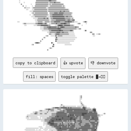
      ░░                  ▒▒▒▒▒▒▒▒▒▒▒▒▒▒▒▒▒▒▒▒▒▒▓▓▓▓▒▒▒▒▒▒▒▒░░                                                        

      ░░    ░░            ▒▒▒▒▒▒▒▒▒▒▒▒▒▒▒▒▒▒▒▒▒▒░░▒▒▒▒▒▒▒▒▓▓▒▒▒▒▒▒▒▒░░                                                

        ▒▒          ░░    ▒▒▒▒▒▒▒▒▒▒▒▒▒▒▒▒▒▒▒▒▒▒░░▒▒░░▒▒▒▒▒▒▒▒▒▒▒▒▒▒▒▒▒▒▒▒                                            

          ▒▒  ░░      ░░  ▒▒▒▒▒▒▒▒▒▒▒▒▒▒▒▒▒▒▒▒▒▒░░░░▒▒▒▒▒▒▒▒▒▒▒▒▒▒▒▒▒▒▒▒░░▒▒░░                                        

            ▒▒░░░░░░░░  ░░▒▒▒▒▒▒▒▒▒▒▒▒▒▒▒▒▒▒▒▒▒▒░░░░▒▒▒▒▒▒▒▒▒▒▒▒▒▒▒▒▒▒▒▒▒▒▒▒▒▒▒▒░░                                    

              ░░░░    ░░░░▒▒▒▒▒▒▒▒▒▒▒▒▒▒▒▒▒▒▒▒▒▒░░▒▒▒▒▒▒▒▒▒▒▒▒▒▒▒▒▒▒▒▒▒▒▒▒▒▒▒▒▒▒▒▒▒▒░░                                

                  ░░░░░░▒▒▒▒▒▒▒▒▒▒▒▒▒▒▒▒▒▒▒▒▒▒▒▒░░▒▒▒▒▒▒▒▒▒▒▒▒▒▒▒▒▒▒▒▒▓▓▒▒▒▒▓▓▒▒▒▒▒▒▒▒                                

                    ░░▒▒░░▒▒▒▒▒▒▒▒▒▒▒▒▒▒▒▒▒▒▒▒▒▒  ▒▒▒▒▒▒▒▒▓▓▓▓▓▓▒▒▓▓▓▓▓▓▓▓▒▒▒▒▒▒▒▒▒▒▒▒▒▒░░                            

                  ░░  ░░▒▒▒▒▒▒▒▒▒▒▒▒▒▒▒▒▒▒▒▒▒▒▒▒░░░░▒▒▒▒▓▓▓▓▓▓▓▓▓▓▓▓▓▓▓▓▓▓▒▒▒▒▒▒▒▒▒▒▒▒▒▒░░                            

                    ░░░░░░▒▒▒▒▒▒▒▒▒▒▒▒▒▒▒▒▒▒▒▒░░░░░░▒▒▒▒▓▓▓▓▓▓▓▓▓▓▓▓▓▓▓▓▓▓▓▓▒▒▒▒▓▓▒▒▒▒▒▒▒▒                            

                      ░░░░░░░░▒▒▒▒▒▒▒▒▒▒▓▓▒▒▒▒▓▓░░░░▒▒▒▒▓▓▓▓▓▓▓▓▓▓▓▓▓▓▓▓▓▓▓▓▒▒▒▒▒▒▒▒▒▒░░▒▒░░                          

                        ░░░░▒▒▒▒▒▒▒▒▒▒▒▒▒▒▒▒▒▒▒▒░░░░▒▒▒▒▒▒▒▒▓▓▓▓▓▓▓▓▓▓▓▓▓▓▓▓▒▒▒▒▓▓▓▓▒▒▒▒▓▓▓▓                          

    ░░░░                  ░░░░▒▒▒▒▒▒▒▒░░░░▒▒▒▒▒▒▒▒░░▒▒▒▒▒▒▓▓▓▓▓▓▓▓▓▓▒▒▒▒▒▒▒▒▓▓▓▓▓▓██▓▓▓▓▒▒▒▒░░░░░░      ░░▒▒▓▓░░      

          ░░▒▒▒▒░░░░░░░░░░░░░░░░▒▒▒▒▓▓▓▓▓▓▓▓▒▒▒▒▓▓▒▒  ░░░░▒▒▒▒▒▒▒▒▓▓▒▒▒▒▒▒▓▓▓▓▓▓██▓▓▒▒▒▒▒▒        ░░▒▒▒▒      ░░      

            ░░░░        ░░░░░░▒▒▒▒▒▒▓▓▓▓▓▓▓▓▓▓▓▓▒▒▒▒░░    ░░░░▒▒██████▓▓▒▒▓▓▓▓▓▓▓▓▓▓▒▒▒▒▒▒░░        ░░                

                              ░░░░░░▒▒▒▒▒▒▓▓▓▓██▓▓▓▓▓▓▓▓▓▓▒▒▓▓▒▒▓▓████▓▓▒▒▒▒▒▒▒▒▒▒▒▒▒▒▒▒▒▒▓▓▒▒▒▒                      

                              ░░░░░░▒▒▒▒▒▒▒▒▓▓▓▓▓▓▓▓▓▓▓▓▓▓▓▓████▓▓▒▒▒▒▒▒▒▒▒▒▒▒▒▒▒▒▒▒▒▒▒▒▒▒▒▒░░░░▒▒▒▒                  

                                ░░░░░░░░░░░░▒▒▒▒▓▓▓▓▓▓▓▓▓▓▓▓▓▓██▓▓▓▓▒▒▒▒▒▒▒▒▒▒▒▒▓▓▓▓▒▒            ░░▓▓                

                                      ░░░░▒▒▒▒▒▒▒▒▒▒▒▒▓▓▓▓▓▓▒▒▒▒▓▓▒▒▒▒▒▒▒▒░░░░░░░░░░                  ▒▒▒▒            

                                        ▒▒▒▒░░░░░░▒▒▓▓▓▓▓▓▒▒▒▒▒▒▒▒▒▒▒▒▒▒▒▒░░░░░░░░░░                    ▒▒▒▒  ░░░░▒▒░░

                                    ░░▒▒░░  ░░░░░░░░▓▓░░▒▒▒▒▒▒▒▒░░░░░░░░░░░░░░░░░░░░░░                    ░░░░        

                                  ▒▒░░          ░░▓▓░░░░░░░░░░░░░░░░░░░░░░░░░░░░░░░░░░                                

                                ▒▒              ▓▓▒▒░░░░░░░░░░░░░░░░░░░░░░░░░░░░░░                                    

                              ▒▒                ▓▓░░░░░░░░░░░░░░░░░░░░░░░░░░░░░░                                      

                        ▒▒▓▓▓▓▒▒░░            ▓▓░░    ░░░░░░░░░░░░░░░░░░░░░░                                          

                    ░░▒▒                      ▓▓            ░░░░░░░░░░░░                                              

                                            ▓▓░░                                                                      

                                        ░░▒▒░░                                                                        

copy to clipboard
👍 upvote
👎 downvote
fill: spaces
toggle palette ▓→✊🏽
                                                                                              ░░▒▒                                          

                                                                                              ░░▒▒                                          

                                                                                              ░░░░                                          

                                                                                              ░░                                            

                                                                                              ░░░░                                          

                                                                                                ▒▒░░                                        

                                                              ▒▒░░                              ░░▒▒░░                                      

                                                            ░░░░░░▒▒░░░░░░░░░░░░░░░░░░░░  ░░░░░░░░░░▒▒░░░░                                  

                                              ░░▒▒▒▒▓▓▓▓▓▓▒▒▒▒▓▓▓▓▓▓▓▓▓▓▒▒▓▓▒▒▓▓▒▒▒▒▒▒▒▒▒▒▒▒▒▒▒▒░░▒▒██▓▓▒▒░░░░░░      ░░                    

                                  ░░▒▒▒▒▓▓▓▓▒▒▒▒▒▒░░░░░░▒▒▒▒▒▒░░░░▒▒▒▒▓▓▓▓▓▓▓▓▓▓▓▓▓▓▓▓▓▓▓▓▓▓▓▓▓▓▓▓▓▓▓▓██▒▒▒▒▒▒▒▒▒▒░░▓▓██▓▓                  

                        ░░▒▒▒▒░░░░░░░░░░▒▒░░▒▒▒▒▒▒░░░░░░░░░░▒▒▒▒▒▒▓▓▒▒▒▒▓▓▓▓▓▓▓▓▓▓▒▒▓▓▓▓▓▓▓▓▓▓▓▓▓▓▓▓▓▓▓▓▓▓▓▓▒▒▒▒▒▒▒▒▓▓████                  

              ░░░░▒▒▒▒░░░░░░░░░░░░░░░░▒▒░░░░░░░░░░░░░░▒▒▓▓▓▓▓▓▓▓▓▓▓▓▒▒▒▒▓▓▓▓▓▓▓▓▓▓▓▓▓▓▓▓▓▓▓▓▓▓▓▓▓▓▓▓▓▓▓▓▓▓▓▓▒▒▓▓▓▓▓▓▒▒▓▓▓▓▒▒                

          ░░░░░░▒▒▓▓▒▒░░░░▒▒▒▒░░░░▒▒▒▒░░░░░░░░▒▒▒▒▒▒▒▒▓▓▓▓▓▓▓▓▓▓▓▓▓▓▓▓▓▓▒▒▒▒▓▓▓▓▓▓▓▓▓▓▓▓▓▓▓▓▓▓▓▓▓▓████████▓▓▓▓▓▓▓▓▓▓▓▓▓▓▓▓▓▓░░        ░░▒▒  

    ░░░░░░░░░░░░░░░░░░░░░░░░░░░░░░░░░░░░░░░░░░▒▒▒▒▒▒▒▒▓▓▓▓▓▓▓▓▓▓▓▓▓▓▓▓▓▓▒▒▓▓▓▓██▓▓██▒▒▓▓▓▓▓▓▓▓▓▓▓▓████▓▓▓▓▓▓▓▓▓▓▓▓▓▓▓▓▓▓▓▓▓▓▒▒▒▒░░░░░░      

  ░░▒▒░░░░░░░░░░░░░░░░    ░░░░░░░░░░░░░░░░▒▒▒▒▒▒▒▒▒▒▓▓▓▓██▓▓▓▓▓▓▓▓▓▓▓▓▓▓▓▓██▓▓▓▓▓▓▓▓▓▓▒▒▓▓▓▓▒▒▓▓▒▒▒▒▓▓▓▓▓▓▓▓▓▓▓▓▒▒▓▓▓▓▓▓▓▓▓▓▒▒░░░░          

  ░░░░░░  ░░░░░░░░░░░░░░  ░░  ░░░░░░░░▒▒▒▒▒▒▒▒▓▓▓▓▓▓▓▓▓▓▓▓▓▓▓▓▓▓██▓▓▓▓▓▓▓▓▓▓▓▓████▓▓▓▓▓▓▓▓▒▒▒▒▓▓▒▒▒▒▓▓▓▓▓▓▓▓▓▓▓▓▒▒▓▓██▓▓▓▓▓▓▓▓              

    ░░░░░░░░░░░░░░░░░░░░░░░░░░░░░░▒▒▒▒▒▒▒▒▒▒▓▓▓▓▓▓▓▓▓▓██▓▓████▓▓▓▓▓▓▓▓▓▓▓▓▓▓▓▓██▓▓▓▓██▓▓▒▒▒▒▒▒▓▓▒▒▒▒▒▒▒▒▓▓▓▓▓▓▒▒▓▓▓▓▓▓▓▓▓▓▓▓▓▓░░            

                            ░░░░░░▒▒▒▒▒▒▒▒▓▓▓▓████▓▓▓▓▓▓▓▓▓▓▓▓▓▓▒▒▓▓▓▓▓▓▒▒▓▓▒▒▓▓▒▒▒▒▓▓▓▓▒▒▓▓▓▓▓▓▓▓▒▒▒▒▒▒▒▒▒▒▒▒▓▓▒▒▒▒▒▒▒▒▓▓▓▓▒▒░░            

                                ░░░░░░▒▒▓▓██▓▓▓▓▓▓▒▒▒▒▒▒▒▒▒▒▒▒▒▒▓▓░░▒▒▒▒▒▒▒▒▒▒▒▒▒▒░░▒▒▓▓▒▒▒▒▒▒▓▓▓▓▒▒▒▒▒▒▒▒▒▒▒▒▒▒▓▓▓▓▓▓▓▓▒▒▒▒▓▓░░            

                                ░░░░░░▒▒▓▓▓▓██████▓▓▓▓▓▓▒▒▒▒▓▓▒▒▓▓▒▒▒▒▒▒▒▒▓▓▒▒▓▓▓▓▒▒▓▓▒▒▒▒▒▒▓▓▓▓▒▒▒▒▒▒▒▒▓▓▓▓▓▓▒▒▒▒▓▓▓▓▓▓▓▓▓▓▓▓              

                                ░░  ░░░░░░▒▒▓▓▓▓▓▓▓▓▓▓▓▓▒▒▓▓▓▓▓▓▓▓▓▓▒▒▓▓▒▒▓▓▓▓▒▒▓▓▓▓▓▓▒▒▒▒▒▒▒▒▓▓▒▒▒▒▒▒▓▓▓▓▓▓▓▓▓▓▒▒▒▒▓▓▓▓▒▒▓▓▒▒              

                        ░░░░░░      ░░░░░░░░░░▒▒▒▒▓▓▓▓▓▓▓▓▓▓▓▓▒▒▓▓▓▓▓▓▓▓▒▒▓▓▒▒▓▓▓▓▓▓▓▓▒▒▒▒▒▒▒▒▒▒▓▓▓▓▓▓▓▓▓▓▓▓▓▓▓▓▒▒▒▒▓▓▓▓▓▓▓▓░░              

  ░░░░░░░░░░░░░░░░░░░░░░  ░░░░░░  ░░░░░░░░░░░░░░░░░░▒▒▓▓▓▓▓▓██▓▓▓▓▓▓▓▓▓▓▓▓▓▓▓▓▓▓▓▓▓▓▒▒▒▒▓▓▒▒▓▓▓▓▓▓▓▓▓▓▓▓▓▓▓▓▓▓▓▓▓▓▓▓▓▓▓▓▒▒▓▓                

░░░░░░░░░░░░░░░░░░  ░░  ░░░░    ░░░░░░░░  ░░░░░░░░░░░░▒▒▓▓▓▓▓▓▓▓▓▓▓▓▓▓▓▓▒▒▒▒▓▓▓▓▓▓▓▓▓▓▓▓▓▓▓▓▓▓▒▒▒▒▓▓▓▓▓▓▓▓▓▓▒▒▒▒▒▒▓▓▓▓▓▓██▒▒                
