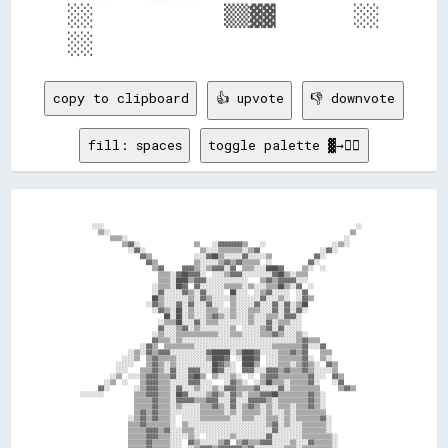
░░          ▒▒▓▓      ░░

copy to clipboard
👍 upvote
👎 downvote
fill: spaces
toggle palette ▓→✊🏽
                                                                                                                
                                                                                                                
                                                                                                                
            ░░░░                                                                                    ░░          
              ▒▒░░                                                                                ▒▒            
                  ▒▒▒▒░░                                                                        ░░              
                      ▒▒▓▓░░                  ▒▒    ░░▓▓▓▓▓▓▓▓▒▒    ░░                      ░░▒▒░░              
                        ░░▓▓░░                  ▒▒░░░░▒▒▒▒▒▒▒▒░░▒▒▓▓                    ░░▓▓░░                  
                            ▓▓▒▒              ░░░░▓▓██▒▒░░░░░░▓▓░░░░░░▒▒              ▓▓░░                      
                              ▓▓▒▒            ▒▒░░░░░░▒▒▓▓▒▒▓▓▒▒▒▒▒▒  ░░            ▓▓░░                        
                                ▒▒▓▓      ▓▓▓▓▒▒░░▒▒▓▓▓▓░░▓▓  ▒▒▒▒░░░░████▓▓      ▒▒░░  ░░                      
                                  ▒▒▒▒░░▓▓██▓▓▓▓░░  ░░░░▒▒▓▓▓▓░░░░░░░░░░▓▓██▒▒░░▒▒▒▒                            
                                  ▒▒▒▒░░████▒▒▓▓▓▓░░░░░░░░░░░░░░    ▒▒▓▓▒▒▓▓▓▓▓▓░░░░                            
                                ░░▒▒▒▒░░██▓▓  ▓▓░░░░░░░░▒▒▒▒▒▒░░▒▒░░░░▒▒▒▒██▒▒░░▓▓  ░░                          
                                ░░▓▓░░░░░░▓▓▒▒░░▓▓░░░░░░  ██░░░░  ░░▒▒▓▓░░░░░░  ░░▓▓                            
                                ██▒▒░░░░░░░░▒▒░░▓▓▒▒░░░░░░▒▒░░░░░░░░▓▓░░░░▒▒░░  ░░▓▓▒▒                          
                              ░░▓▓▒▒░░░░▓▓░░▓▓░░░░▓▓░░░░  ▒▒░░░░░░▓▓░░░░▓▓░░▓▓░░▒▒██                            
                                ░░▓▓▒▒░░██░░▒▒░░░░▒▒▒▒░░░░▒▒░░░░▒▒▒▒░░░░▓▓░░▓▓░░▓▓░░                            
                                    ██░░██░░▒▒░░░░▒▒▓▓▒▒░░▒▒░░░░▒▒░░░░▒▒▒▒░░▓▓▓▓░░                              
                                  ░░▒▒▒▒██░░░░▓▓░░▒▒▒▒░░░░░░░░░░▒▒░░░░▓▓░░▒▒▒▒░░░░                              
                                  ▓▓░░░░▒▒▓▓░░▒▒░░░░░░░░░░▒▒  ░░░░░░▒▒▓▓░░▓▓░░░░░░                              
                                ░░▒▒░░░░▒▒▒▒▒▒▒▒▒▒▒▒▒▒░░░░▒▒▒▒░░░░░░▒▒▒▒▓▓▒▒░░░░▒▒░░                            
                                ▓▓▒▒▒▒░░▒▒░░░░░░░░░░░░░░░░░░░░░░░░░░░░░░░░░░░░░░▒▒▓▓▒▒▒▒                        
                            ░░▓▓▒▒  ▒▒▒▒▒▒▒▒▒▒░░░░░░░░░░░░░░░░░░░░░░░░░░▒▒▒▒▒▒▒▒▒▒▓▓░░░░▓▓                      
                        ░░▒▒░░▓▓▒▒▓▓▓▓░░░░░░░░░░░░▓▓██████░░▒▒████▓▓░░░░░░▒▒▒▒▓▓▒▒▓▓    ▒▒▒▒                    
                      ░░░░▒▒  ▒▒▓▓▒▒▒▒▒▒░░░░░░░░░░▒▒████▓▓  ░░████▓▓  ░░░░▒▒▒▒▒▒▒▒▓▓░░  ▒▒░░                    
                    ░░░░░░    ▒▒▓▓▒▒░░▒▒░░░░░░░░░░░░██▓▓▒▒░░  ████▒▒  ░░░░▒▒▒▒░░▒▒▓▓▒▒░░  ▓▓▒▒                  
                    ░░░░    ▒▒▒▒▓▓▒▒░░▓▓░░░░▓▓▓▓░░░░██▓▓░░░░  ▓▓▓▓░░░░▓▓▓▓▒▒▓▓▒▒▒▒▓▓▒▒░░░░░░▒▒                  
                  ░░▒▒  ░░░░▒▒▓▓▓▓▒▒▒▒▓▓░░░░▓▓██▒▒  ▒▒░░░░▒▒░░  ░░  ▒▒▓▓▓▓▒▒▒▒▒▒▒▒▒▒▓▓░░░░  ▓▓▒▒                
                ░░▒▒  ░░    ▒▒▓▓▓▓▒▒▒▒░░░░░░▓▓▓▓░░░░    ░░▓▓▒▒░░  ░░▒▒██▒▒▒▒░░▒▒▒▒▒▒▓▓░░    ░░▓▓                
              ▓▓░░        ░░▒▒▓▓▓▓▒▒▒▒░░▓▓░░░░▒▒░░░░▒▒░░▓▓▓▓▒▒▒▒▒▒▓▓░░░░░░▓▓░░▒▒▒▒▒▒▒▒▒▒      ▒▒▓▓▒▒            
        ░░░░░░░░          ▒▒▒▒▓▓▓▓▒▒▒▒░░██▓▓░░░░░░▒▒▓▓▒▒░░▓▓▒▒░░▒▒▒▒▓▓▓▓██▒▒▒▒▒▒▒▒▒▒▓▓▒▒░░                      
                          ▒▒▒▒▒▒▓▓▒▒▒▒░░▓▓▓▓▓▓▒▒▒▒▓▓▓▓░░░░▓▓░░░░▓▓▓▓▓▓▒▒░░▒▒▒▒▒▒▒▒▒▒▓▓▒▒░░                      
                          ▒▒▒▒▒▒▓▓▒▒▒▒░░▒▒░░░░░░▒▒▒▒▓▓▒▒░░▓▓░░▒▒▓▓▒▒░░▒▒░░▒▒▒▒░░▒▒▒▒▓▓▒▒░░                      
                          ▒▒▓▓▒▒▓▓▒▒▒▒░░░░░░░░░░▒▒▒▒▒▒▒▒░░▒▒░░▒▒▒▒▒▒░░▒▒░░░░▒▒░░▒▒▒▒▒▒▒▒▒▒                      
                        ░░▒▒▓▓▒▒▓▓▒▒▒▒░░  ░░░░░░▒▒▒▒▒▒▒▒▒▒░░░░▒▒▒▒░░░░▒▒▒▒░░▒▒░░▒▒▒▒▒▒▒▒▓▓░░                    
                        ▒▒▒▒▓▓▒▒▒▒▒▒▒▒░░  ▒▒░░░░░░░░░░░░░░░░░░░░░░░░░░▒▒▓▓░░▒▒░░░░▒▒▒▒▒▒▒▒░░                    
                        ▒▒▒▒▒▒▓▓▓▓▒▒▓▓░░░░▒▒▒▒░░░░░░░░░░░░░░░░░░░░░░░░░░▓▓░░░░░░░░▒▒▒▒▒▒▒▒░░                    
                        ▒▒▒▒▒▒▓▓▓▓▒▒▒▒░░░░░░▒▒░░  ░░░░░░░░▒▒░░░░░░░░░░▓▓░░░░░░░░░░▒▒▒▒▒▒▒▒▒▒░░                  
                        ▒▒▒▒▒▒▓▓▒▒▒▒▒▒░░░░  ▓▓▒▒░░░░░░▒▒▓▓  ▒▒▓▓▒▒▒▒▓▓▓▓░░░░░░▒▒░░░░▓▓▒▒▒▒▒▒░░                  
                        ▒▒▒▒▒▒▓▓▒▒▒▒▒▒░░░░  ░░▒▒▓▓▓▓▒▒▓▓▓▓▓▓▓▓▒▒▓▓░░░░░░░░░░▒▒▒▒░░▒▒▒▒▒▒▒▒▒▒░░                  
                      ░░▒▒▒▒▒▒▓▓▒▒▒▒▒▒▒▒░░  ░░    ▒▒██▓▓▒▒▒▒▒▒▓▓▓▓▒▒    ░░░░▒▒▒▒▒▒▒▒▒▒░░▒▒▒▒░░                  
                      ░░▒▒▒▒▒▒▒▒▒▒▒▒▒▒▒▒░░░░░░  ░░▓▓▓▓▒▒▒▒  ▒▒▒▒▓▓▓▓░░░░░░░░▒▒░░▒▒▒▒▒▒░░▒▒░░░░                  
                      ░░▒▒▒▒░░▓▓▒▒▒▒▒▒▒▒▒▒░░  ░░▒▒▓▓██▒▒▒▒  ░░▒▒▓▓▒▒░░░░░░░░▒▒░░▒▒▒▒▒▒░░▒▒░░▒▒░░                
                      ▒▒▒▒▒▒░░▓▓▒▒▒▒▒▒▒▒▒▒░░░░░░░░  ░░░░░░  ░░░░░░░░  ░░░░░░▒▒▒▒▒▒▒▒▒▒░░▒▒░░▒▒░░                
                      ▒▒▒▒▒▒░░▓▓▒▒░░▒▒▒▒▒▒▒▒░░▒▒░░░░░░░░░░░░░░░░░░▒▒▒▒░░░░░░▒▒░░▒▒▒▒░░░░▒▒▒▒▒▒░░                
                      ░░▒▒▒▒░░▒▒▒▒░░▒▒▒▒░░░░▒▒░░▒▒▒▒▓▓▓▓▓▓░░▓▓▓▓▓▓▒▒░░░░░░░░░░░░▒▒▒▒░░░░░░▒▒░░░░                
                      ▒▒▒▒▒▒░░▒▒▒▒░░▒▒░░░░░░░░░░  ░░░░▒▒▒▒  ▒▒▒▒░░░░░░░░░░░░░░▒▒▒▒▒▒░░░░▒▒▒▒░░░░                
                    ░░▒▒░░▒▒▒▒▒▒░░░░░░▒▒▒▒░░░░░░░░░░░░░░▒▒▒▒▒▒░░    ░░░░░░░░░░▒▒░░▒▒░░▒▒▒▒▒▒░░░░                
                    ░░▒▒░░░░▒▒▒▒▒▒░░▒▒░░▒▒▒▒░░░░▒▒░░░░  ░░░░░░░░░░░░░░▒▒░░▒▒▒▒░░▒▒▒▒░░░░▒▒▒▒░░▒▒                
                    ░░▒▒▒▒░░▒▒▒▒░░▒▒▒▒░░▒▒░░░░░░░░▓▓▓▓▓▓▓▓▓▓▓▓▒▒▓▓▓▓░░░░░░▒▒▒▒░░░░▒▒░░░░▒▒▒▒▒▒▒▒░░              
                    ░░▒▒▒▒▒▒▒▒▒▒░░▒▒░░░░▒▒▒▒░░░░░░▒▒░░░░░░░░░░░░░░░░░░░░░░▒▒▒▒░░░░▒▒░░▒▒▒▒▒▒▒▒▒▒░░              
                    ░░░░▒▒░░░░▒▒░░░░░░░░░░▒▒░░░░░░░░░░░░░░  ░░░░░░░░░░░░░░▒▒░░░░░░▒▒░░░░░░▒▒▒▒▒▒░░              
                    ▒▒░░░░░░▒▒▒▒░░░░░░░░░░░░░░░░░░░░▓▓▒▒▒▒▒▒▒▒▒▒▓▓░░░░░░▒▒░░░░░░░░▒▒░░░░▒▒▒▒▒▒░░                
                    ░░░░░░░░░░░░▒▒░░░░░░░░░░▒▒░░░░░░░░░░░░░░░░░░░░░░░░░░▒▒▒▒░░░░░░▒▒░░░░░░▒▒▒▒░░                
                    ░░░░▒▒░░░░  ░░░░░░░░░░  ░░░░░░▒▒▒▒░░░░░░░░░░▒▒▒▒▒▒▒▒░░▒▒░░░░░░░░░░░░░░▒▒░░                  
                    ░░░░▒▒░░░░░░░░░░  ░░░░░░░░░░░░░░░░▓▓▒▒▒▒▒▒▒▒▒▒░░  ░░░░▒▒░░░░░░░░░░░░░░▒▒▒▒  ░░              
                    ░░░░░░░░  ░░░░▒▒  ▒▒░░░░░░  ░░░░░░░░░░░░░░░░▒▒░░    ▒▒░░░░░░░░▒▒░░░░░░▒▒▒▒  ░░              
                    ░░░░░░░░░░░░░░░░  ░░░░░░          ▒▒▒▒░░▒▒▒▒        ░░░░  ░░░░▒▒░░░░░░▒▒░░  ░░              
                    ▒▒░░░░░░  ░░░░░░░░  ▒▒░░      ░░  ░░▒▒▒▒░░░░░░      ░░░░░░░░░░▒▒░░░░░░▒▒░░░░░░              
                    ░░░░░░░░░░  ░░░░▒▒░░░░░░        ░░░░░░░░░░░░░░      ░░░░▒▒░░░░▒▒░░░░░░▒▒░░░░░░              
                  ░░▒▒▒▒░░░░░░░░░░  ▒▒▓▓▒▒          ░░░░░░░░░░░░░░      ░░▒▒▓▓▒▒░░▒▒░░░░░░░░░░░░░░              
                  ░░▒▒▒▒▒▒░░░░░░░░  ▓▓▓▓▓▓  ░░      ░░░░░░  ░░░░░░    ░░  ▓▓▓▓░░░░▒▒░░░░░░░░▒▒░░░░              
                  ░░▒▒░░▒▒░░░░  ░░░░░░▓▓░░    ░░▓▓    ░░░░  ░░░░░░  ▒▒░░  ▒▒▒▒░░░░░░░░▒▒▒▒▒▒░░░░▒▒              
                  ░░▒▒░░▒▒░░▒▒▒▒▒▒░░  ░░      ▒▒██▒▒  ░░    ░░░░░░▒▒▓▓░░    ░░░░  ░░░░░░░░▒▒░░░░░░░░            
                    ▒▒▒▒▒▒░░░░▓▓▓▓▒▒    ░░    ░░▓▓▒▒  ░░      ░░░░▓▓▓▓░░  ░░░░  ░░░░▓▓▒▒░░▒▒░░░░░░              
                  ░░▒▒░░▒▒▒▒░░▓▓▓▓▒▒    ░░      ▒▒▒▒░░░░      ░░░░▓▓▒▒    ░░    ░░▒▒▓▓▒▒░░▒▒░░░░░░              
                  ░░░░▒▒▒▒░░░░▓▓▓▓░░              ░░░░░░      ░░  ░░      ░░    ░░▒▒▓▓▒▒░░▒▒░░░░░░              
                  ░░▒▒░░▒▒░░░░░░░░  ░░    ░░      ▒▒░░░░      ░░░░▒▒    ░░░░░░  ░░░░▒▒░░░░▒▒░░░░░░              
                  ░░▒▒▒▒▒▒░░░░░░    ░░            ░░░░        ░░░░░░    ░░  ░░  ░░░░▒▒░░░░▒▒░░░░░░              
                  ░░▒▒▒▒▒▒░░░░  ░░          ░░  ░░░░░░          ░░░░  ░░      ░░░░░░░░░░░░░░░░░░░░              
                  ░░▒▒▒▒▒▒░░░░  ░░    ░░        ░░░░░░          ░░░░░░░░      ░░░░░░░░░░░░░░░░░░░░              
                  ░░▒▒▒▒░░░░░░        ░░      ▒▒  ░░            ░░░░░░        ░░░░▒▒░░░░▒▒░░░░░░░░              
                  ░░▒▒▒▒░░░░░░    ░░          ░░  ░░              ░░░░      ░░  ░░░░░░░░▒▒░░░░░░░░              
                    ░░░░░░▒▒      ░░    ░░    ░░░░                ░░░░░░    ░░  ░░░░░░░░░░░░░░░░░░              
                    ░░░░░░░░      ░░    ░░    ░░░░                ░░░░░░  ░░    ░░    ░░░░░░░░▒▒░░              
                    ░░░░░░  ░░      ░░    ░░░░  ░░                  ░░  ▒▒░░        ░░░░░░░░░░▒▒░░              
                    ░░░░░░  ░░      ░░    ░░  ░░░░                  ░░░░░░    ░░  ░░  ░░░░░░▒▒▒▒░░              
                    ░░░░░░    ░░              ░░                    ░░░░          ░░░░░░  ░░▒▒░░░░              
                    ░░░░      ░░      ░░  ░░  ░░                      ░░  ░░░░    ░░▒▒░░  ░░░░░░░░              
                    ░░░░  ░░          ░░  ░░░░                        ░░░░        ▓▓░░    ░░░░▒▒░░              
                      ░░  ░░    ▒▒▒▒    ▒▒  ░░                          ░░      ▓▓▓▓░░    ░░  ░░░░              
                        ░░  ░░  ▒▒▓▓░░  ░░  ░░                          ░░░░░░▒▒▓▓▒▒        ░░░░                
                        ░░  ░░  ▒▒▓▓▓▓  ░░░░                            ░░░░░░░░▒▒░░  ░░░░  ░░░░                
                      ░░░░    ░░  ▓▓▒▒░░  ░░                              ░░░░▒▒░░░░░░▓▓░░░░░░░░                
                      ░░░░    ░░░░░░▓▓░░░░░░                              ░░░░░░  ░░▓▓▓▓░░  ░░░░                
                          ░░  ▒▒▓▓  ░░  ░░░░                                ░░  ░░▒▒▓▓▒▒                        
                          ░░  ▓▓██░░░░  ░░                                  ░░░░░░░░▒▒░░░░▒▒░░                  
                        ░░  ░░▒▒▓▓▒▒░░░░░░              