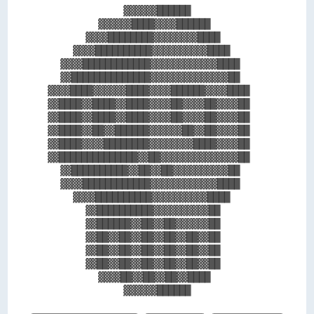
            ▓▓▓▓▓▓██████            

        ▓▓▓▓▓▓████▓▓▓▓██████        

      ▓▓▓▓████████▓▓▓▓▓▓▓▓████      

    ▓▓▓▓██████████▓▓▓▓▓▓▓▓▓▓████    

  ▓▓▓▓████████████▓▓▓▓▓▓▓▓▓▓▓▓████  

  ▓▓██████████████▓▓▓▓▓▓▓▓▓▓▓▓▓▓██  

▓▓▓▓████▓▓▓▓▓▓████▓▓▓▓██████▓▓▓▓████

▓▓████▓▓████▓▓████▓▓▓▓██▓▓▓▓██▓▓▓▓██

▓▓████▓▓████▓▓████▓▓▓▓██▓▓▓▓██▓▓▓▓██

▓▓████▓▓██▓▓██████▓▓▓▓▓▓██▓▓██▓▓▓▓██

▓▓████▓▓▓▓████████▓▓▓▓▓▓▓▓████▓▓▓▓██

▓▓██████████████▓▓██▓▓▓▓▓▓▓▓▓▓▓▓▓▓██

  ▓▓██████████▓▓██▓▓██▓▓▓▓▓▓▓▓▓▓██  

  ▓▓▓▓████████████▓▓▓▓▓▓▓▓▓▓▓▓████  

    ▓▓▓▓██████████▓▓▓▓▓▓▓▓▓▓████    

      ▓▓██████████▓▓▓▓▓▓▓▓▓▓██      

      ▓▓██████▓▓██▓▓██▓▓▓▓▓▓██      

      ▓▓██▓▓██▓▓██▓▓██▓▓██▓▓██      

      ▓▓██▓▓██▓▓██▓▓██▓▓██▓▓██      

      ▓▓██▓▓██▓▓██▓▓██▓▓██▓▓██      

        ▓▓▓▓██▓▓██▓▓██▓▓████        
