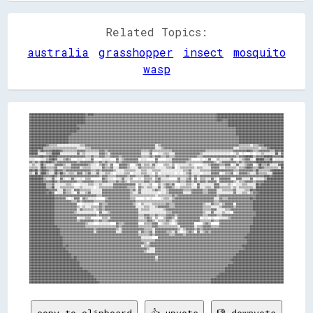
Related Topics:
australia
grasshopper
insect
mosquito
wasp
████████████████████████████████████████▓▓████▓▓▓▓▓▓▓▓▓▓▓▓▓▓▓▓▓▓▓▓▓▓▓▓▓▓▓▓▓▓▓▓▓▓▓▓▓▓▓▓▓▓▓▓▓▓▓▓▓▓▓▓▓▓▓▓▓▓▓▓▓▓▓▓▓▓▓▓▓▓▓▓▓▓▓▓▓▓▓▓▓▓▓▓▓▓▓▓████████████████████████████████████████████████
████████████████████████████████████████▓▓▓▓▓▓▓▓▓▓▓▓▓▓▓▓▓▓▓▓▓▓▓▓▓▓▓▓▓▓▓▓▓▓▓▓▓▓▓▓▓▓▓▓▓▓▓▓▓▓▓▓▓▓▓▓▓▓▓▓▓▓▓▓▓▓▓▓▓▓▓▓▓▓▓▓▓▓▓▓▓▓▓▓▓▓▓▓▓▓▓▓▓▓████████████████████████████████████████████████
████████████████████████████████████████▓▓▓▓▓▓▓▓▓▓▓▓▓▓▓▓▓▓▓▓▓▓▓▓▓▓▓▓▓▓▓▓▓▓▓▓▓▓▓▓▓▓▓▓▓▓▓▓▓▓▓▓▓▓▓▓▓▓▓▓▓▓▓▓▓▓▓▓▓▓▓▓▓▓▓▓▓▓▓▓▓▓▓▓▓▓▓▓▓▓▓▓▓▓████▓▓▓▓████████████████████████████████████████
████████████████████████████████████████▓▓▓▓▓▓▓▓▓▓▓▓▓▓▓▓▓▓▓▓▓▓▓▓▓▓▓▓▓▓▓▓▓▓▓▓▓▓▓▓▓▓▓▓▓▓▓▓▓▓▓▓▓▓▓▓▓▓▓▓▓▓▓▓▓▓▓▓▓▓▓▓▓▓▓▓▓▓▓▓▓▓▓▓▓▓▓▓▓▓▓▓▓▓▓▓▓▓▓▓▓▓████████████████████████████████████████
██████████████████████████████████▓▓▓▓▓▓▓▓▓▓▓▓▓▓▓▓▓▓▓▓▓▓▓▓▓▓▓▓▓▓▓▓▓▓▓▓▓▓▓▓▓▓▓▓▓▓▓▓▓▓▓▓▓▓▓▓▓▓▓▓▓▓▓▓▓▓▓▓▓▓▓▓▓▓▓▓▓▓▓▓▓▓▓▓▓▓▓▓▓▓▓▓▓▓▓▓▓▓▓▓▓▓▓▓▓▓▓▓████████████████████████████████████████
████████████████████████████████████▓▓▓▓▓▓▓▓▓▓▓▓▓▓▓▓▓▓▓▓▓▓▓▓▓▓▓▓▓▓▓▓▓▓▓▓▓▓▓▓▓▓▓▓▓▓▓▓▓▓▓▓▓▓▓▓▓▓▓▓▓▓▓▓▓▓▓▓▓▓▓▓▓▓▓▓▓▓▓▓▓▓▓▓▓▓▓▓▓▓▓▓▓▓▓▓▓▓▓▓▓▓▓▓▓▓▓▓▓▓▓▓██████████████████████████████████
██████████████████████████████████▓▓▓▓▓▓▓▓▓▓▓▓▓▓▓▓▓▓▓▓▓▓▓▓▓▓▓▓▓▓▓▓▓▓▓▓▓▓▓▓▓▓▓▓▓▓▓▓▓▓▓▓▓▓▓▓▓▓▓▓▓▓▓▓▓▓▓▓▓▓▓▓▓▓▓▓▓▓▓▓▓▓▓▓▓▓▓▓▓▓▓▓▓▓▓▓▓▓▓▓▓▓▓▓▓▓▓▓▓▓▓▓▓▓██████████████████████████████████
██████████████████████████████▓▓▓▓▓▓▓▓▓▓▓▓▓▓▓▓▓▓▓▓▓▓▓▓▓▓▓▓▓▓▓▓▓▓▓▓▓▓▓▓▓▓▓▓▓▓▓▓▓▓▓▓▓▓▓▓▓▓▓▓▓▓▓▓▓▓▓▓▓▓▓▓▓▓▓▓▓▓▓▓▓▓▓▓▓▓▓▓▓▓▓▓▓▓▓▓▓▓▓▓▓▓▓▓▓▓▓▓▓▓▓▓▓▓▓▓▓▓██████████████████████████████████
████████████████████████████▓▓▓▓▓▓▓▓▓▓▓▓▓▓▓▓▓▓▓▓▓▓▓▓▓▓▓▓▓▓▓▓▓▓▓▓▓▓▓▓▓▓▓▓▓▓▓▓▓▓▓▓▓▓▓▓▓▓▓▓▓▓▓▓▓▓▓▓▓▓▓▓▓▓▓▓▓▓▓▓▓▓▓▓▓▓▓▓▓▓▓▓▓▓▓▓▓▓▓▓▓▓▓▓▓▓▓▓▓▓▓▓▓▓▓▓▓▓▓▓▓▓████████████████████████████████
████████████████████████████▓▓▓▓▓▓▓▓▓▓▓▓▓▓▓▓▓▓▓▓▓▓▓▓▓▓▓▓▓▓▓▓▓▓▓▓▓▓▓▓▓▓▓▓▓▓▓▓▓▓▓▓▓▓▓▓▓▓▓▓▓▓▓▓▓▓▓▓▓▓▓▓▓▓▓▓▓▓▓▓▓▓▓▓▓▓▓▓▓▓▓▓▓▓▓▓▓▓▓▓▓▓▓▓▓▓▓▓▓▓▓▓▓▓▓▓▓▓▓▓▓▓████████████████████████████████
████████████████████████████▓▓▓▓▓▓▓▓▓▓▓▓▓▓▓▓▓▓▓▓▓▓▓▓▓▓▓▓▓▓▓▓▓▓▓▓▓▓▓▓▓▓▓▓▓▓▓▓▓▓▓▓▓▓▓▓▓▓▓▓▓▓▓▓▓▓▓▓▓▓▓▓▓▓▓▓▓▓▓▓▓▓▓▓▓▓▓▓▓▓▓▓▓▓▓▓▓▓▓▓▓▓▓▓▓▓▓▓▓▓▓▓▓▓▓▓▓▓▓▓▓▓████████████████████████████████
████████████▓▓▒▒▒▒▒▒░░░░░░░░░░░░░░░░▒▒▒▒▓▓▓▓▓▓▓▓▓▓▓▓▓▓▓▓▓▓▓▓▓▓▓▓▓▓▓▓▓▓▓▓▓▓▓▓▓▓▓▓▓▓▓▓▓▓▓▓▓▓░░▒▒▓▓▓▓▓▓▓▓▓▓▓▓▓▓▓▓▓▓▓▓▓▓▓▓▓▓▓▓▓▓▓▓▓▓▓▓▓▓▓▓▓▓▓▓▓▓▓▓▓▓▓▓▓▓▓▓▒▒▒▒▒▒▒▒░░▒▒▒▒▓▓▓▓██████████████
██████████▒▒▒▒▒▒▒▒▒▒▒▒▒▒▒▒▒▒▒▒▒▒▒▒░░░░░░▒▒▒▒▓▓▓▓▓▓▓▓▓▓▓▓▓▓▓▓▓▓▓▓▓▓▓▓▓▓▓▓▓▓▓▓▓▓▓▓▓▓▓▓▓▓▓▓▓▓░░░░▒▒▓▓▓▓▓▓▓▓▓▓▓▓▓▓▓▓▓▓▓▓▓▓▓▓▓▓▓▓▓▓▓▓▓▓▓▓▓▓▓▓▓▓▓▓▓▓▓▓▓▓░░░░▒▒▒▒▒▒▒▒▒▒▒▒▒▒░░▒▒▒▒▓▓██████████
██████▒▒██▓▓▓▓▓▓██████▓▓▒▒▒▒▒▒▒▒▒▒▓▓▓▓▓▓▒▒▒▒▒▒▒▒▒▒▓▓▓▓▒▒▓▓▓▓▓▓▓▓▓▓▓▓▓▓▓▓▓▓▓▓▓▓▓▓▒▒▒▒▒▒▓▓▒▒▒▒▒▒▒▒▒▒▒▒▒▒▓▓▓▓▓▓▓▓▓▓▓▓▓▓▓▓▓▓▓▓▓▓▓▓▒▒▒▒▒▒▒▒▒▒▒▒▒▒▒▒▒▒▒▒▓▓▓▓▓▓▓▓▓▓██▓▓▒▒▒▒▓▓▓▓▓▓▓▓▒▒▒▒██▓▓██
██████░░░░░░▒▒▒▒██████░░░░░░░░░░░░▓▓░░▒▒░░░░░░░░░░▓▓▓▓▒▒░░▓▓▓▓▓▓▓▓▓▓▓▓▓▓▓▓▓▓▓▓▓▓░░░░░░▓▓    ░░░░▒▒▒▒░░░░▓▓▓▓▓▓▓▓▓▓▓▓▓▓▓▓▓▓▒▒░░░░░░░░░░░░░░░░░░░░  ░░▒▒  ░░    ░░  ░░░░▒▒░░░░░░░░██░░▓▓
▓▓▓▓▓▓▓▓██▓▓▓▓██████▓▓▓▓▓▓▓▓▓▓▓▓▓▓▓▓▓▓▓▓▒▒▒▒▓▓▒▒▒▒▓▓▓▓▒▒▒▒▓▓▓▓▓▓▒▒▓▓▓▓▓▓▓▓▓▓▓▓▓▓▒▒▒▒▒▒▓▓▒▒▓▓▓▓▒▒▒▒▓▓▒▒▒▒▓▓▓▓▓▓▓▓▓▓▓▓▓▓▓▓▒▒▒▒▓▓▓▓▓▓▓▓▓▓▓▓▓▓▓▓▓▓▓▓▓▓▓▓▒▒▓▓▓▓██████▒▒▓▓▓▓▓▓██████▓▓▓▓▓▓██
░░░░    ░░░░▒▒▓▓██▓▓░░░░▒▒▓▓▒▒    ░░░░  ░░░░▓▓      ░░░░░░    ▓▓░░▒▒▓▓▓▓▓▓▓▓▓▓  ░░░░      ▓▓      ░░░░▓▓▓▓▓▓▓▓▓▓▓▓▒▒      ░░  ░░▓▓    ▒▒░░░░░░░░▓▓    ░░▒▒▓▓▓▓░░  ██████▒▒▒▒██  ░░░░░░
▓▓▒▒▓▓▒▒██▓▓████▓▓▒▒▓▓▓▓▓▓▓▓▓▓▓▓▓▓▒▒▓▓▓▓▓▓▓▓▓▓▒▒▒▒▓▓▒▒▓▓▒▒▒▒▒▒▓▓▒▒▓▓▓▓▓▓▓▓▓▓▓▓▒▒▒▒▒▒▒▒▒▒▒▒▓▓▒▒▒▒▒▒▒▒▒▒▓▓▓▓▓▓▓▓▓▓▒▒▒▒▒▒▒▒▒▒▒▒▓▓▓▓▓▓▓▓▒▒░░▒▒▓▓▓▓▓▓▓▓▓▓▒▒▓▓▒▒▓▓▓▓▓▓▓▓████████████▓▓▓▓▓▓▓▓
░░▒▒░░░░██▒▒░░░░░░▓▓▓▓▓▓▒▒░░░░▓▓▓▓▓▓▓▓▓▓▓▓▒▒░░░░  ▒▒▓▓▒▒░░▓▓    ▓▓▓▓▓▓▒▒    ▒▒▓▓░░▒▒▒▒░░▓▓░░    ▒▒▒▒░░▒▒  ░░░░░░░░▒▒░░      ░░░░▒▒▓▓▓▓▓▓▒▒▒▒▓▓▓▓  ░░▓▓░░░░▒▒▓▓▓▓  ░░██▒▒▒▒▓▓░░░░░░▓▓██
▒▒▒▒▒▒░░██▓▓▒▒▒▒▒▒▓▓░░░░▒▒▒▒▒▒▓▓▓▓▓▓░░▒▒▒▒▒▒░░░░░░░░▓▓▒▒▒▒▓▓░░░░▓▓▓▓▓▓▒▒░░░░░░▓▓▒▒▒▒▒▒▒▒▒▒░░░░░░░░▒▒▒▒▓▓  ░░▒▒▒▒▒▒▒▒▒▒░░▒▒▒▒░░░░░░▓▓▓▓▓▓░░░░▒▒▒▒▒▒▒▒░░▒▒▒▒▓▓██▓▓▒▒▒▒██▓▓▒▒▒▒▒▒▒▒▒▒░░██
██▓▓██▒▒████▓▓▒▒▒▒██▓▓▓▓▒▒▓▓▓▓▓▓▓▓▓▓▓▓▓▓▓▓▓▓▒▒▒▒▓▓▒▒▓▓▓▓▓▓▓▓▒▒░░░░░░▒▒▒▒▒▒▒▒░░░░▒▒▒▒░░░░▒▒▒▒▒▒░░░░░░░░░░░░░░░░▒▒▒▒▓▓░░░░░░▒▒▒▒▒▒▒▒▓▓▓▓▓▓▓▓▓▓▓▓▓▓▓▓▒▒▒▒▓▓▓▓▓▓▓▓▓▓▒▒██▒▒▒▒▒▒▒▒▓▓████████
▒▒░░██░░████▒▒░░░░██▒▒██▒▒░░▒▒▒▒░░▓▓▓▓░░▒▒▓▓░░░░▓▓░░░░▒▒▒▒░░  ░░░░░░▒▒▒▒  ░░░░░░▒▒▒▒░░░░  ▒▒  ░░░░░░░░░░  ░░  ░░▒▒▓▓░░░░░░  ░░░░░░▓▓▓▓▓▓  ░░▒▒▒▒▓▓  ░░▓▓▓▓▓▓▒▒░░░░▓▓▒▒▒▒▒▒░░░░████████
██████████▓▓▓▓▓▓██▓▓▒▒▓▓▓▓▓▓▓▓▓▓▓▓▓▓▓▓▓▓▓▓▓▓▓▓▓▓▓▓▒▒▓▓▓▓▒▒▒▒▒▒▓▓▓▓▓▓▓▓▒▒▓▓▓▓▒▒▒▒▒▒▓▓▓▓▒▒▒▒▓▓▒▒▒▒▒▒▓▓▒▒▒▒▒▒▒▒▒▒▒▒▒▒▓▓▒▒▓▓▒▒▓▓▓▓▓▓▓▓▓▓▓▓▓▓▓▓▓▓▓▓▓▓▓▓▓▓▓▓▓▓▓▓▓▓▓▓▓▓▓▓▓▓▓▓▓▓████▓▓████████
██████████▒▒░░░░▓▓░░  ▓▓░░  ░░▓▓░░  ░░  ▒▒▒▒        ▓▓▒▒░░░░  ░░░░▓▓░░░░▒▒    ░░  ▒▒▒▒▒▒  ▒▒▓▓░░░░░░      ▓▓░░░░▒▒▓▓  ▓▓  ▒▒▒▒░░░░▓▓░░  ▓▓▓▓▓▓▓▓    ▓▓▓▓░░░░░░▓▓  ░░░░░░▒▒████████████
██████████▓▓▓▓▓▓██▓▓▒▒▓▓▓▓▓▓▓▓▓▓▓▓▒▒▒▒▓▓▓▓▓▓▓▓▒▒▒▒▒▒▓▓▓▓▒▒▒▒▒▒▓▓▒▒▓▓▒▒░░▒▒▒▒▒▒▒▒▒▒▓▓▓▓▒▒▒▒▓▓▓▓▒▒▒▒▒▒▒▒▒▒▒▒▓▓▒▒▒▒▓▓▓▓▒▒▓▓▒▒▓▓▓▓▒▒▓▓▓▓▓▓░░▓▓▓▓▓▓▓▓▓▓▒▒░░▒▒▒▒▓▓▓▓▓▓▒▒▓▓▓▓▓▓██████████████
████████████▒▒▒▒▓▓░░░░░░░░▒▒▒▒░░    ░░░░░░▒▒▒▒░░░░▒▒░░░░░░░░▓▓▓▓▓▓▓▓▓▓▓▓▓▓▓▓  ▒▒░░░░░░▒▒    ▒▒░░▒▒▓▓▒▒▓▓    ░░░░▒▒▒▒░░  ▓▓░░░░░░░░░░▓▓▓▓░░░░░░▒▒░░  ░░░░▒▒▒▒░░░░░░██▓▓████████████████
████████████▒▒▒▒██░░░░▒▒▒▒▒▒▒▒▒▒░░░░▒▒░░░░░░░░  ░░▒▒▒▒▒▒▒▒▒▒▓▓▓▓▓▓▓▓▓▓▒▒▒▒▒▒  ▓▓▒▒░░▒▒▒▒░░░░▓▓░░▒▒▓▓▓▓▒▒░░░░▒▒▒▒▒▒▒▒░░░░▓▓░░░░▒▒▒▒░░▓▓▓▓▒▒▒▒▒▒▒▒░░▒▒░░▒▒▒▒▒▒▒▒▒▒░░████████████████████
██████████████▓▓▓▓▓▓░░░░▓▓▒▒▒▒░░▓▓▓▓▒▒▒▒▒▒▒▒░░░░░░░░▓▓▓▓▓▓▓▓▓▓▓▓▓▓▓▓▓▓▓▓▒▒▓▓░░▓▓░░░░░░░░▒▒▓▓▒▒░░░░▒▒▓▓▓▓▓▓▓▓▓▓▒▒▒▒▒▒▓▓▓▓▓▓▓▓▒▒▒▒▓▓▓▓▓▓░░░░▒▒▒▒▒▒▒▒▓▓░░░░░░▒▒▒▒██▓▓████████████████████
████████████▓▓██▓▓  ░░░░▓▓▒▒▒▒░░  ▓▓░░░░▒▒▓▓░░░░░░░░▓▓▓▓▓▓▓▓▓▓▓▓▓▓▓▓▓▓▓▓▒▒░░░░▓▓░░░░░░░░░░░░  ░░░░▒▒▓▓▓▓▓▓▓▓▓▓░░░░░░▓▓▓▓▓▓▓▓▒▒▒▒▓▓▓▓▓▓░░░░░░░░░░░░▓▓░░░░▒▒▒▒░░▒▒▓▓▓▓██████████████████
██████████████████▓▓▓▓▓▓▓▓▓▓▓▓▓▓▓▓▓▓▓▓▓▓▓▓▓▓▓▓▓▓▒▒▒▒▓▓▓▓▓▓▓▓▓▓▓▓▓▓▓▓▓▓▓▓▒▒▒▒▒▒▒▒▒▒▒▒▒▒▒▒▒▒░░▒▒▒▒▒▒▒▒▒▒▓▓▒▒▓▓▓▓▓▓▓▓▓▓▓▓▓▓▓▓▓▓▓▓▓▓▓▓▓▓▓▓▒▒▓▓▓▓▓▓▓▓▓▓▓▓▓▓▓▓▓▓▓▓▓▓▓▓▓▓████████████████████
██████████████████▓▓▓▓▓▓▓▓░░  ░░▓▓▓▓  ▓▓▒▒░░░░░░      ▒▒▓▓▓▓▓▓▓▓▓▓▓▓▓▓▓▓▒▒▒▒      ░░  ░░      ░░▒▒▒▒░░▒▒▓▓▓▓▓▓▓▓▓▓▓▓▓▓▓▓▓▓▓▓▓▓▓▓▓▓▓▓░░░░▓▓▒▒▒▒▓▓▓▓▓▓▓▓▓▓▓▓▓▓▓▓██▓▓████████████████████
██████████████████▓▓▓▓▓▓▓▓▓▓▓▓▒▒▒▒▓▓▒▒▓▓▓▓▓▓▓▓▒▒▒▒▒▒▒▒▓▓▓▓▓▓▓▓▓▓▓▓▓▓▓▓▓▓▓▓▓▓▒▒▒▒▒▒▒▒▒▒▒▒▒▒▒▒▒▒▒▒▒▒▒▒▒▒▓▓▓▓▓▓▓▓▓▓▓▓▓▓▓▓▓▓▓▓▓▓▓▓▓▓▓▓▓▓▒▒▒▒▓▓▓▓▓▓▓▓▓▓▓▓▓▓▓▓▓▓▓▓▓▓▓▓██████████████████████
██████████████████▓▓▓▓▓▓▓▓▓▓▓▓▓▓▓▓    ░░░░░░░░    ▓▓▒▒▒▒▓▓▓▓▓▓▓▓▓▓▓▓▓▓▓▓▓▓▒▒░░  ▒▒░░░░░░▒▒▒▒▒▒▒▒▒▒▓▓▒▒▒▒▓▓▓▓▓▓▓▓▓▓▓▓▓▓▓▓▓▓▓▓▒▒░░░░▓▓▒▒▒▒░░▒▒▓▓▓▓▓▓  ▓▓▓▓▓▓▓▓▓▓▓▓██████████████████████
██████████████████▓▓▓▓▓▓▓▓▓▓▓▓▓▓▓▓▒▒░░▒▒░░░░▒▒▒▒▒▒▓▓▒▒▓▓▓▓▓▓▓▓▓▓▓▓▓▓▓▓▓▓▓▓▓▓░░░░░░▒▒▒▒░░░░▒▒▓▓▓▓▓▓▓▓▒▒▒▒▓▓▓▓▓▓▓▓▓▓▓▓▓▓▓▓▓▓▓▓▒▒▒▒▒▒░░░░░░▒▒▓▓▓▓▓▓▓▓▒▒▓▓▓▓▓▓▓▓▓▓▓▓██████████████████████
██████████████████▓▓▓▓▓▓▓▓▓▓▓▓▓▓▓▓░░▓▓▒▒▒▒▒▒▒▒░░▒▒▓▓▒▒▓▓▓▓▓▓▓▓▓▓▓▓▓▓▓▓▓▓▓▓▓▓▓▓░░▒▒▒▒▒▒░░░░░░░░░░▒▒▓▓▓▓▓▓▓▓▓▓▓▓▓▓▓▓▓▓▓▓▓▓▓▓▓▓▒▒▒▒▒▒▓▓▓▓░░░░░░▒▒▒▒▓▓▓▓▓▓▓▓▓▓▓▓▓▓▓▓██████████████████████
██████████████████▓▓▓▓▓▓▓▓▓▓▓▓▓▓▒▒░░░░░░░░░░░░░░  ▓▓░░░░▒▒▓▓▓▓▓▓▓▓▓▓▓▓▓▓▓▓▓▓▓▓░░░░░░░░░░░░░░░░░░░░▒▒▒▒▓▓▓▓▓▓▓▓▓▓▓▓▓▓▓▓▓▓▓▓▓▓▒▒░░░░▓▓░░░░░░▒▒░░░░  ▓▓▓▓▓▓▓▓▓▓▓▓▓▓▓▓████████████████████
██████████████████▓▓▓▓▓▓▓▓▓▓▓▓▓▓▓▓▓▓▓▓▓▓▓▓▓▓▓▓▓▓▒▒▓▓▓▓▓▓▓▓▓▓▓▓▓▓▓▓▓▓▓▓▓▓▓▓▓▓▓▓▒▒▒▒▓▓▓▓▒▒▒▒▓▓▒▒▒▒▒▒▓▓▓▓▓▓▒▒▓▓▓▓▓▓▓▓▓▓▓▓▓▓▓▓▓▓▒▒▒▒▓▓▓▓▓▓▒▒▒▒▓▓▓▓▓▓▓▓▓▓▓▓▓▓▓▓▓▓▓▓▓▓▓▓████████████████████
██████████████████▓▓▓▓▓▓▓▓▓▓▓▓▓▓▓▓  ░░░░▒▒▒▒        ▒▒▒▒░░▓▓▓▓▓▓▓▓▓▓▓▓▓▓▓▓▓▓▓▓░░░░▒▒▓▓▒▒  ▒▒    ▒▒▓▓▓▓▒▒  ▓▓▓▓▓▓▓▓▓▓▓▓▓▓▓▓  ░░░░  ░░    ░░░░░░▒▒▓▓▓▓▓▓▓▓▓▓▓▓▓▓▓▓██████████████████████
██████████████████▓▓▓▓▓▓▓▓▓▓▓▓▓▓▓▓▒▒▓▓▓▓▓▓▓▓▓▓▒▒▒▒▓▓▒▒▒▒▓▓▓▓▓▓▓▓▓▓▓▓▓▓▓▓▓▓▓▓▓▓▒▒▒▒▒▒▓▓▓▓▒▒░░▒▒▒▒▒▒▓▓▒▒░░▒▒▓▓▓▓▓▓▓▓▓▓▓▓▓▓▓▓▒▒▒▒▒▒▒▒▓▓▒▒▒▒▓▓▓▓▓▓▓▓▓▓▓▓▓▓▓▓▓▓▓▓▓▓▓▓██████████████████████
██████████████████▓▓▓▓▓▓▓▓▓▓▓▓▓▓▓▓▓▓▓▓▓▓▒▒░░░░    ░░░░░░░░    ▓▓▒▒▒▒▓▓▓▓▓▓▓▓▓▓    ▒▒▒▒▒▒▓▓▓▓  ░░▒▒▒▒░░  ░░▓▓▓▓▓▓▓▓▓▓▓▓      ▒▒▓▓▒▒      ▓▓▓▓▓▓▓▓▓▓▓▓▓▓▓▓▓▓▓▓▓▓▓▓██████████████████████
████████████████████▓▓▓▓▓▓▓▓▓▓▓▓▓▓▓▓▓▓▓▓▒▒▒▒▒▒▒▒▒▒▒▒▒▒▒▒▒▒▒▒▒▒▓▓▒▒▓▓▓▓▓▓▓▓▓▓▓▓▒▒▒▒▒▒▒▒▒▒▓▓▓▓▒▒▒▒▒▒▒▒▒▒▒▒▒▒░░▓▓▓▓▓▓▓▓▓▓░░▒▒▒▒▓▓▓▓▓▓▒▒▒▒▒▒▓▓▓▓▓▓▓▓▓▓▓▓▓▓▓▓▓▓▓▓▓▓████████████████████████
██████████████████████▓▓▓▓▓▓▓▓▓▓▓▓▓▓▓▓▓▓▓▓▓▓▓▓▒▒▓▓▓▓▓▓▓▓▓▓▓▓▓▓▒▒░░▓▓▓▓▓▓▓▓▓▓▓▓▓▓▓▓▒▒▒▒▒▒░░▓▓▓▓▓▓▓▓▓▓▓▓▓▓▓▓▒▒░░▒▒▓▓▓▓▓▓▒▒▓▓▒▒▓▓▓▓▓▓▓▓▓▓▓▓▓▓▓▓▓▓▓▓▓▓▓▓▓▓▓▓▓▓▓▓▓▓████████████████████████
██████████████████████▓▓▓▓▓▓▓▓▓▓▓▓▓▓▓▓▓▓▓▓▓▓▓▓░░▓▓▓▓▓▓▓▓▓▓▓▓▓▓░░░░▓▓▓▓▓▓▓▓▓▓▓▓░░▓▓▒▒▒▒▓▓░░▓▓▓▓▓▓▓▓▒▒▒▒░░▓▓░░  ░░▒▒▓▓▒▒  ▓▓░░▒▒▓▓▒▒▓▓▓▓▓▓▓▓▓▓▓▓▓▓▓▓▓▓▓▓▓▓▓▓▓▓▓▓████████████████████████
██████████████████████▓▓▓▓▓▓▓▓▓▓▓▓▓▓▓▓▓▓▓▓▓▓▓▓▓▓▓▓▓▓▓▓▓▓▓▓▓▓▓▓▓▓▓▓▓▓▓▓▓▓▓▓▓▓▓▓▒▒▒▒▒▒▒▒▓▓▒▒▓▓▓▓▓▓▓▓▓▓▒▒▒▒▓▓▓▓▓▓▒▒▓▓▓▓▓▓▓▓▓▓▓▓▓▓▓▓▓▓▓▓▓▓▓▓▓▓▓▓▓▓▓▓▓▓▓▓▓▓▓▓▓▓▓▓██████████████████████████
████████████████████████▓▓▓▓▓▓▓▓▓▓▓▓▓▓▓▓▓▓▓▓▓▓▓▓▓▓▓▓▓▓▓▓▓▓▓▓▓▓▓▓▓▓▓▓▓▓▓▓▓▓▓▓▓▓▓▓░░░░░░░░    ▓▓▓▓▓▓▓▓▓▓▓▓▓▓▓▓▓▓▓▓▓▓▓▓▓▓▓▓▓▓▓▓▓▓▓▓▓▓▓▓▓▓▓▓▓▓▓▓▓▓▓▓▓▓▓▓▓▓▓▓▓▓████████████████████████████
████████████████████████▓▓▓▓▓▓▓▓▓▓▓▓▓▓▓▓▓▓▓▓▓▓▓▓▓▓▓▓▓▓▓▓▓▓▓▓▓▓▓▓▓▓▓▓▓▓▓▓▓▓▓▓▓▓▓▓▒▒▒▒▒▒▒▒▒▒▓▓▓▓▓▓▓▓▓▓▓▓▓▓▓▓▓▓▓▓▓▓▓▓▓▓▓▓▓▓▓▓▓▓▓▓▓▓▓▓▓▓▓▓▓▓▓▓▓▓▓▓▓▓▓▓▓▓▓▓▓▓▓▓▓▓██████████████████████████
████████████████████████▓▓▓▓▓▓▓▓▓▓▓▓▓▓▓▓▓▓▓▓▓▓▓▓▓▓▓▓▓▓▓▓▓▓▓▓▓▓▓▓▓▓▓▓▓▓▓▓▓▓▓▓▓▓▓▓▓▓▒▒░░▓▓▓▓▓▓▓▓▓▓▓▓▓▓▓▓▓▓▓▓▓▓▓▓▓▓▓▓▓▓▓▓▓▓▓▓▓▓▓▓▓▓▓▓▓▓▓▓▓▓▓▓▓▓▓▓▓▓▓▓▓▓▓▓▓▓▓▓▓▓██████████████████████████
████████████████████████▓▓██▓▓▓▓▓▓▓▓▓▓▓▓▓▓▓▓▓▓▓▓▓▓▓▓▓▓▓▓▓▓▓▓▓▓▓▓▓▓▓▓▓▓▓▓▓▓▓▓▓▓▓▓░░▒▒▒▒▓▓▓▓▓▓▓▓▓▓▓▓▓▓▓▓▓▓▓▓▓▓▓▓▓▓▓▓▓▓▓▓▓▓▓▓▓▓▓▓▓▓▓▓▓▓▓▓▓▓▓▓▓▓▓▓▓▓▓▓▓▓▓▓▓▓██████████████████████████████
██████████████████████████▓▓▓▓▓▓▓▓▓▓▓▓▓▓▓▓▓▓▓▓▓▓▓▓▓▓▓▓▓▓▓▓▓▓▓▓▓▓▓▓▓▓▓▓▓▓▓▓▓▓▓▓▓▓▓▓▓▓▒▒░░░░▓▓▓▓▓▓▓▓▓▓▓▓▓▓▓▓▓▓▓▓▓▓▓▓▓▓▓▓▓▓▓▓▓▓▓▓▓▓▓▓▓▓▓▓▓▓▓▓▓▓▓▓▓▓▓▓▓▓▓▓▓▓▓▓████████████████████████████
████████████████████████████▓▓▓▓▓▓▓▓▓▓▓▓▓▓▓▓▓▓▓▓▓▓▓▓▓▓▓▓▓▓▓▓▓▓▓▓▓▓▓▓▓▓▓▓▓▓▓▓▓▓▓▓▓▓▒▒░░░░░░▓▓▓▓▓▓▓▓▓▓▓▓▓▓▓▓▓▓▓▓▓▓▓▓▓▓▓▓▓▓▓▓▓▓▓▓▓▓▓▓▓▓▓▓▓▓▓▓▓▓▓▓▓▓▓▓▓▓▓▓████████████████████████████████
██████████████████████████████▓▓▓▓▓▓▓▓▓▓▓▓▓▓▓▓▓▓▓▓▓▓▓▓▓▓▓▓▓▓▓▓▓▓▓▓▓▓▓▓▓▓▓▓▓▓▓▓▓▓▓▓▓▓▓▓▓▓▓▓▓▓▓▓▓▓▓▓▓▓▓▓▓▓▓▓▓▓▓▓▓▓▓▓▓▓▓▓▓▓▓▓▓▓▓▓▓▓▓▓▓▓▓▓▓▓▓▓▓▓▓▓▓▓▓▓▓▓██████████████████████████████████
██████████████████████████████▓▓██▓▓▓▓▓▓▓▓▓▓▓▓▓▓▓▓▓▓▓▓▓▓▓▓▓▓▓▓▓▓▓▓▓▓▓▓▓▓▓▓▓▓▓▓▓▓▓▓▓▓▓▓▓▓▓▓░░▓▓▓▓▓▓▓▓▓▓▓▓▓▓▓▓▓▓▓▓▓▓▓▓▓▓▓▓▓▓▓▓▓▓▓▓▓▓▓▓▓▓▓▓▓▓▓▓▓▓▓▓▓▓████████████████████████████████████
██████████████████████████████████▓▓▓▓▓▓▓▓▓▓▓▓▓▓▓▓▓▓▓▓▓▓▓▓▓▓▓▓▓▓▓▓▓▓▓▓▓▓▓▓▓▓▓▓▓▓▓▓▓▓▓▓▓▓▓▓▒▒▓▓▓▓▓▓▓▓▓▓▓▓▓▓▓▓▓▓▓▓▓▓▓▓▓▓▓▓▓▓▓▓▓▓▓▓▓▓▓▓▓▓▓▓▓▓▓▓▓▓▓▓██████████████████████████████████████
████████████████████████████████████▓▓▓▓▓▓▓▓▓▓▓▓▓▓▓▓▓▓▓▓▓▓▓▓▓▓▓▓▓▓▓▓▓▓▓▓▓▓▓▓▓▓▓▓▓▓▓▓▓▓▓▓▓▓▓▓▓▓▓▓▓▓▓▓▓▓▓▓▓▓▓▓▓▓▓▓▓▓▓▓▓▓▓▓▓▓▓▓▓▓▓▓▓▓▓▓▓▓▓▓▓▓▓▓▓▓▓▓▓▓████████████████████████████████████
████████████████████████████████████▓▓▓▓▓▓▓▓▓▓▓▓▓▓▓▓▓▓▓▓▓▓▓▓▓▓▓▓▓▓▓▓▓▓▓▓▓▓▓▓▓▓▓▓▓▓▓▓▓▓▓▓▓▓▓▓▓▓▓▓▓▓▓▓▓▓▓▓▓▓▓▓▓▓▓▓▓▓▓▓▓▓
copy to clipboard
👍 upvote
👎 downvote