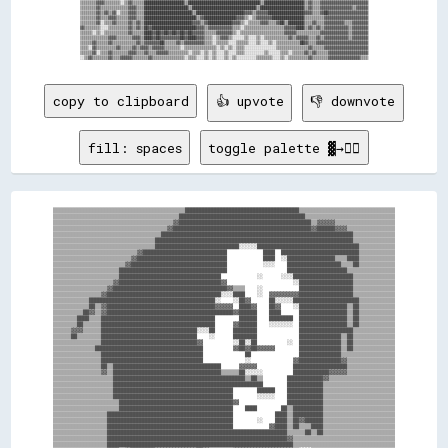
copy to clipboard
👍 upvote
👎 downvote
fill: spaces
toggle palette ▓→✊🏽
▒▒▒▒▒▒▒▒▒▒▒▒▒▒▒▒▒▒▒▒▒▒▒▒▒▒▒▒▒▒▒▒▒▒▒▒▒▒▒▒▒▒▒▒██████████████████████████████████████▒▒▒▒▒▒▒▒▒▒▒▒▒▒▒▒▒▒▒▒▒▒▒▒▒▒▒▒▒▒▒▒

▒▒▒▒▒▒▒▒▒▒▒▒▒▒▒▒▒▒▒▒▒▒▒▒▒▒▒▒▒▒▒▒▒▒▒▒▒▒▒▒▒▒██████████████████████████████████████████▒▒▒▒▒▒▒▒▒▒▒▒▒▒▒▒▒▒▒▒▒▒▒▒▒▒▒▒▒▒

▒▒▒▒▒▒▒▒▒▒▒▒▒▒▒▒▒▒▒▒▒▒▒▒▒▒▒▒▒▒▒▒▒▒▒▒▒▒▒▒▓▓████████████████████████████████████████████▒▒▓▓▓▓▓▓▒▒▒▒▒▒▒▒▒▒▒▒▒▒▒▒▒▒▒▒

▒▒▒▒▒▒▒▒▒▒▒▒▒▒▒▒▒▒▒▒▒▒▒▒▒▒▒▒▒▒▒▒▒▒▒▒▒▒▓▓██████████████████████████████████████████████▓▓██████▓▓▓▓▒▒▒▒▒▒▒▒▒▒▒▒▒▒▒▒

▒▒▒▒▒▒▒▒▒▒▒▒▒▒▒▒▒▒▒▒▒▒▒▒▒▒▒▒▒▒▒▒▒▒▒▒████████████████████████████████████████████████████████████████▒▒▒▒▒▒▒▒▒▒▒▒▒▒

▒▒▒▒▒▒▒▒▒▒▒▒▒▒▒▒▒▒▒▒▒▒▒▒▒▒▒▒▒▒▒▒▒▒██████████████████████████████████████████████████████████████████▒▒▒▒▒▒▒▒▒▒▒▒▒▒

▒▒▒▒▒▒▒▒▒▒▒▒▒▒▒▒▒▒▒▒▒▒▒▒▒▒▒▒▒▒▒▒▒▒████████████████████████████░░░░░░██████████████████████████████████▒▒▒▒▒▒▒▒▒▒▒▒

▒▒▒▒▒▒▒▒▒▒▒▒▒▒▒▒▒▒▒▒▒▒▒▒▒▒▒▒▓▓████████████████████████████            ████  ██████████████████████████▒▒▒▒▒▒▒▒▒▒▒▒

▒▒▒▒▒▒▒▒▒▒▒▒▒▒▒▒▒▒▒▒▒▒▒▒▒▒▓▓██████████████████████████████            ████  ░░████████████████▒▒▒▒████▒▒▒▒▒▒▒▒▒▒▒▒

▒▒▒▒▒▒▒▒▒▒▒▒▒▒▒▒▒▒▒▒▒▒▒▒▓▓████████████████████████████████            ░░░░    ██████████████████▒▒▒▒██▒▒▒▒▒▒▒▒▒▒▒▒

▒▒▒▒▒▒▒▒▒▒▒▒▒▒▒▒▒▒▒▒▒▒████████████████████████████████████                    ████████████████████▒▒▒▒▒▒▒▒▒▒▒▒▒▒▒▒

▒▒▒▒▒▒▒▒▒▒▒▒▒▒▒▒▒▒▒▒▒▒██████████████████████████████████            ░░      ░░░░████████████████████▒▒▒▒▒▒▒▒▒▒▒▒▒▒

▒▒▒▒▒▒▒▒▒▒▒▒▒▒▒▒▒▒▒▒▓▓██████████████████████████████████▓▓                      ░░██████████████████▒▒▒▒▒▒▒▒▒▒▒▒▒▒

▒▒▒▒▒▒▒▒▒▒▒▒▒▒▒▒▒▒▓▓██████████████████████████████████████▓▓▒▒▒▒    ░░            ██████████████████▒▒▒▒▒▒▒▒▒▒▒▒▒▒

▒▒▒▒▒▒▒▒▒▒▒▒▒▒▒▒▓▓██████████████████████████████████████░░░░████    ░░  ▓▓▓▓▓▓▓▓▓▓██████████████████▒▒▒▒▒▒▒▒▒▒▒▒▒▒

▒▒▒▒▒▒▒▒▒▒▒▒██████████████████████████████████████████░░    ░░██▓▓      ██░░░░░░██████████████████████▒▒▒▒▒▒▒▒▒▒▒▒

▒▒▒▒▒▒▒▒▒▒▒▒██▒▒▓▓████████████████████████████████████▓▓▓▓▓▓  ████▓▓    ██▓▓    ░░████████████████▒▒██▒▒▒▒▒▒▒▒▒▒▒▒

▒▒▒▒▒▒▒▒▒▒██▓▓▒▒▓▓██████████████████████████████████████████▓▓██████    ████      ████████████████▒▒██▒▒▒▒▒▒▒▒▒▒▒▒

▒▒▒▒▒▒▒▒████▒▒▒▒██████████████████████████████████████        ██████    ████████  ████████████████▒▒██▒▒▒▒▒▒▒▒▒▒▒▒

▒▒▒▒▒▒▒▒██▒▒▒▒▒▒██████████████████████████████████████      ▓▓██████    ░░░░░░░░  ████████████████▒▒██▒▒▒▒▒▒▒▒▒▒▒▒

▒▒▒▒▒▒▓▓▓▓▒▒▒▒▒▒████████████████████████████████░░░░██      ████████              ██████████████████▒▒▒▒▒▒▒▒▒▒▒▒▒▒

▒▒▒▒▒▒██▒▒▒▒▒▒▒▒████████████████████████████████    ░░      ████████              ██████████████▒▒██▒▒▒▒▒▒▒▒▒▒▒▒▒▒

▒▒▒▒▒▒▒▒▒▒▒▒▒▒▒▒████████████████████████████████▓▓          ░░██░░██          ░░  ██████████████▒▒██▒▒▒▒▒▒▒▒▒▒▒▒▒▒

▒▒▒▒▒▒▒▒▒▒▒▒▒▒████████████████████████████████████          ▓▓██▓▓██▓▓▓▓▓▓        ██████████████▒▒██▒▒▒▒▒▒▒▒▒▒▒▒▒▒

▒▒▒▒▒▒▒▒▒▒▒▒▒▒▒▒██████████████████████████████████              ██                ██████████████▒▒▒▒▒▒▒▒▒▒▒▒▒▒▒▒▒▒

▒▒▒▒▒▒▒▒▒▒▒▒▒▒▒▒██████████████████████████████████              ░░              ▓▓██████████████▓▓▒▒▒▒▒▒▒▒▒▒▒▒▒▒▒▒

▒▒▒▒▒▒▒▒▒▒▒▒▒▒▒▒██▒▒████████████████████████████████████      ▓▓▓▓▓▓            ██████████████████▒▒▒▒▒▒▒▒▒▒▒▒▒▒▒▒

▒▒▒▒▒▒▒▒▒▒▒▒▒▒▒▒▓▓▒▒████████████████████████████████████▒▒▒▒▒▒██░░░░░░          ████████████▓▓▓▓▓▓▒▒▒▒▒▒▒▒▒▒▒▒▒▒▒▒

▒▒▒▒▒▒▒▒▒▒▒▒▒▒▒▒▒▒▒▒████████████████████████████████████████████▒▒██▒▒        ████████████▓▓▒▒▒▒▒▒▒▒▒▒▒▒▒▒▒▒▒▒▒▒▒▒

▒▒▒▒▒▒▒▒▒▒▒▒▒▒▒▒▒▒▒▒██████████████████████████████████████████████████        ████████████▒▒▒▒▒▒▒▒▒▒▒▒▒▒▒▒▒▒▒▒▒▒▒▒

▒▒▒▒▒▒▒▒▒▒▒▒▒▒▒▒▒▒▒▒████████████████████████████████████████        ██████    ████████████▒▒▒▒▒▒▒▒▒▒▒▒▒▒▒▒▒▒▒▒▒▒▒▒

▒▒▒▒▒▒▒▒▒▒▒▒▒▒▒▒▒▒▒▒████████████████████████████████████████        ░░░░░░    ████████████▒▒▒▒▒▒▒▒▒▒▒▒▒▒▒▒▒▒▒▒▒▒▒▒

▒▒▒▒▒▒▒▒▒▒▒▒▒▒▒▒▒▒▒▒▒▒██████████████████████████████████████▓▓                ████████████▒▒▒▒▒▒▒▒▒▒▒▒▒▒▒▒▒▒▒▒▒▒▒▒

▒▒▒▒▒▒▒▒▒▒▒▒▒▒▒▒▒▒▒▒▒▒██████████████████████████████████████    ████        ██▒▒██████████▒▒▒▒▒▒▒▒▒▒▒▒▒▒▒▒▒▒▒▒▒▒▒▒

▒▒▒▒▒▒▒▒▒▒▒▒▒▒▒▒▒▒██████████████████████████████████████████              ████▒▒██████████▒▒▒▒▒▒▒▒▒▒▒▒▒▒▒▒▒▒▒▒▒▒▒▒

▒▒▒▒▒▒▒▒▒▒▒▒▒▒▒▒▒▒██████████████████████████████████████████        ░░    ████▒▒██▓▓██████▒▒▒▒▒▒▒▒▒▒▒▒▒▒▒▒▒▒▒▒▒▒▒▒

▒▒▒▒▒▒▒▒▒▒▒▒▒▒▒▒▒▒██████████████████████████████████████████            ▓▓████▒▒██▒▒▒▒████▒▒▒▒▒▒▒▒▒▒▒▒▒▒▒▒▒▒▒▒▒▒▒▒

▒▒▒▒▒▒▒▒▒▒▒▒▒▒▒▒▒▒████████████████████████████████████████████████████████████▒▒▒▒▒▒██▒▒██▒▒▒▒▒▒▒▒▒▒▒▒▒▒▒▒▒▒▒▒▒▒▒▒

▒▒▒▒▒▒▒▒▒▒▒▒▒▒▒▒▒▒████████████████████████████████████████████████████████████▓▓▒▒▒▒▒▒▒▒▒▒▒▒▒▒▒▒▒▒▒▒▒▒▒▒▒▒▒▒▒▒▒▒▒▒

▒▒▒▒▒▒▒▒▒▒▒▒▒▒▒▒▒▒██████████████████████████████████████████████████████████████▒▒▒▒▒▒▒▒▒▒▒▒▒▒▒▒▒▒▒▒▒▒▒▒▒▒▒▒▒▒▒▒▒▒
