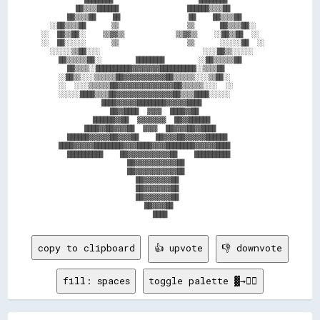
        ██▒▒▒▒██████                ██████▒▒▒▒██        

      ██▒▒▒▒██    ██                ██    ██▒▒▒▒██      

  ░░██▒▒▒▒██      ▒▒                ▒▒      ██▒▒▒▒██░░  

░░  ██▒▒██░░    ▒▒▓▓▒▒            ▒▒▓▓▒▒    ░░██▒▒██  ░░

░░  ██░░░░░░      ▒▒                ▒▒      ░░░░░░██  ░░

  ░░░░░░▒▒██░░░░                        ░░░░██▒▒░░░░░░  

    ██▒▒▒▒▒▒██░░        ████████        ░░██▒▒▒▒▒▒██    

      ██▒▒▒▒░░██████████▓▓▓▓▓▓▓▓██████████░░▒▒▒▒██      

    ░░██▒▒░░░░▒▒▒▒▒▒██▓▓▓▓▓▓▓▓▓▓▓▓██▒▒▒▒▒▒░░░░▒▒██░░    

    ░░  ░░░░▒▒▒▒▒▒██▓▓▓▓▓▓▓▓▓▓▓▓▓▓▓▓██▒▒▒▒▒▒░░░░  ░░    

    ░░░░░░████▒▒▒▒██▓▓▓▓▓▓▓▓▓▓▓▓▓▓▓▓██▒▒▒▒████░░░░░░    

              ████▓▓▓▓▓▓████████▓▓▓▓▓▓████              

                ██▓▓████  ▓▓▓▓  ████▓▓██                

            ██████▓▓██  ▓▓▓▓▓▓▓▓  ██▓▓██████            

          ████▓▓██▓▓▓▓██  ▓▓▓▓  ██▓▓▓▓██▓▓████          

      ██████▓▓▓▓▓▓██▓▓▓▓██    ██▓▓▓▓██▓▓▓▓▓▓██████      

    ████▓▓▓▓▓▓████████▓▓▓▓████▓▓▓▓████████▓▓▓▓▓▓████    

      ██████████    ██▓▓▓▓▓▓▓▓▓▓▓▓██    ██████████      

                    ██▓▓▓▓▓▓▓▓▓▓▓▓██                    

                    ██▓▓▓▓▓▓▓▓▓▓▓▓██                    

                      ██▓▓▓▓▓▓▓▓██                      

                      ██▓▓▓▓▓▓▓▓██                      

                      ██▓▓▓▓▓▓▓▓██                      

                        ██▓▓▓▓██                        

copy to clipboard
👍 upvote
👎 downvote
fill: spaces
toggle palette ▓→✊🏽