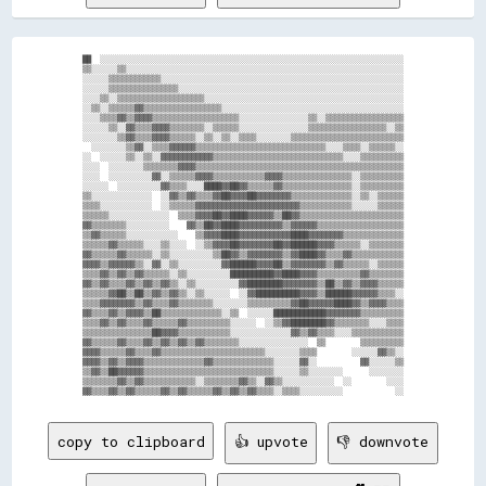
██  ░░░░░░░░░░░░░░░░░░░░░░░░░░░░░░░░░░░░░░░░░░░░░░░░░░░░░░░░░░░░░░░░░░░░░░

▒▒░░░░░░▒▒░░░░░░░░░░░░░░░░░░░░░░░░░░░░░░░░░░░░░░░░░░░░░░░░░░░░░░░░░░░░░░░░

░░░░░░▒▒▒▒▒▒▒▒▒▒▒▒░░░░░░░░░░░░░░░░░░░░░░░░░░░░░░░░░░░░░░░░░░░░░░░░░░░░░░░░

░░░░░░▒▒▒▒▒▒▒▒▒▒▒▒▒▒▒▒░░░░░░░░░░░░░░░░░░░░░░░░░░░░░░░░░░░░░░░░░░░░░░░░░░░░

░░░░▒▒░░▒▒▒▒▒▒▒▒▒▒▒▒▒▒▒▒▒▒▒▒░░░░░░░░░░░░░░░░░░░░░░░░░░░░░░░░░░░░░░░░░░░░░░

░░▒▒░░▒▒▒▒▒▒▓▓▒▒▒▒▒▒▒▒▒▒▒▒▒▒▒▒▒▒░░░░░░░░░░░░░░░░░░░░░░░░░░░░░░░░░░░░░░░░░░

░░░░▒▒▒▒▓▓▒▒▓▓▓▓▒▒▒▒▒▒▒▒▒▒▒▒▒▒▒▒▒▒▒▒░░░░░░░░░░░░░░░░▒▒░░▒▒▒▒▒▒▒▒▒▒▒▒▒▒▒▒▒▒

░░░░░░▒▒░░▓▓▒▒▒▒▓▓▓▓▒▒▒▒▒▒▒▒░░▒▒▒▒▒▒░░░░░░░░░░░░░░░░▒▒▒▒▒▒▒▒▒▒▒▒▒▒▒▒▒▒░░▒▒

░░░░░░░░▒▒▓▓▒▒▒▒▓▓▓▓▒▒▒▒▒▒░░▒▒░░▒▒░░▒▒▒▒░░░░░░░░▒▒▒▒▒▒▒▒▒▒▒▒▒▒▒▒▒▒▒▒▒▒▒▒▒▒

  ░░░░░░░░▒▒▓▓░░▒▒▒▒▓▓▓▓▓▓▒▒▒▒▒▒▒▒▒▒▒▒▒▒▒▒▒▒▒▒▒▒▒▒▒▒▒▒▒▒░░░░▒▒▒▒░░▒▒▒▒▒▒░░

░░  ░░░░░░▒▒░░▒▒░░▓▓▓▓▓▓▓▓▓▓▓▓▒▒▒▒▒▒▒▒▒▒▒▒▒▒▒▒▒▒▒▒▒▒▒▒▒▒▒▒▒▒░░░░▒▒▒▒▒▒▒▒▒▒

░░░░  ░░░░░░░░▒▒▒▒▒▒▒▒▓▓▓▓▒▒▒▒▒▒▒▒▒▒▒▒▒▒▒▒▒▒▒▒▒▒▒▒▒▒▒▒▒▒▒▒▒▒▒▒▒▒▒▒▒▒▒▒▒▒▒▒

░░░░  ░░░░░░░░░░▓▓░░▒▒▒▒▒▒▓▓▓▓▒▒▒▒▒▒▒▒▒▒▒▒▓▓▓▓▒▒▒▒▒▒▒▒▒▒▒▒▒▒▒▒░░▒▒▒▒▒▒▒▒▒▒

░░░░░░  ░░░░░░░░░░▓▓▒▒▒▒░░░░████▓▓██▓▓▒▒▒▒▒▒▓▓▒▒▒▒▒▒▒▒▒▒▒▒▒▒▒▒░░▒▒▒▒▒▒▒▒▒▒

▒▒░░░░░░░░░░░░░░  ░░▓▓▒▒▓▓▒▒▒▒▓▓██▓▓▓▓██▓▓▓▓▓▓▓▓▒▒▒▒▒▒▒▒▒▒▒▒▒▒░░▒▒░░▒▒▒▒▒▒

▒▒▒▒░░░░░░░░░░░░  ░░▒▒▒▒▒▒▓▓▓▓▓▓▓▓▓▓▓▓▓▓▓▓▓▓▓▓▓▓▓▓▒▒▒▒▒▒▒▒▒▒▒▒░░░░░░▒▒▒▒▒▒

▒▒▒▒▒▒░░░░░░░░░░░░░░  ▒▒▒▒▓▓▓▓██▓▓████▓▓▓▓▓▓▒▒██▓▓▒▒▒▒▒▒▒▒▒▒▒▒▒▒▒▒▒▒▒▒▒▒▒▒

▓▓▒▒▒▒▒▒▒▒░░░░░░░░░░    ▓▓▒▒██▓▓████▓▓▓▓▓▓▓▓▓▓▒▒▓▓▓▓▓▓▒▒▒▒▒▒▒▒▒▒▒▒▒▒▒▒▒▒▒▒

▒▒▓▓▒▒▒▒▒▒░░░░░░░░░░░░    ▒▒▓▓▓▓████▓▓▓▓▓▓▓▓▓▓▓▓████▓▓▓▓▓▓▓▓▒▒▒▒▒▒▒▒▒▒▒▒▒▒

▒▒▒▒▒▒▓▓▒▒▒▒▒▒░░░░▒▒░░░░  ░░▒▒▓▓▓▓██▓▓▓▓▓▓▓▓██▓▓██████▓▓▓▓▒▒▒▒▒▒░░▒▒▒▒▒▒▒▒

▓▓▒▒▒▒▒▒▓▓▒▒▒▒▒▒░░▒▒░░░░░░░░░░▒▒██▓▓▒▒▓▓▓▓▓▓▓▓▒▒▓▓████▓▓▒▒▒▒▓▓▒▒▒▒▒▒▒▒▒▒▒▒

▓▓▓▓▒▒▓▓▓▓▓▓▒▒░░▓▓░░▒▒░░░░░░░░░░▓▓██████▓▓▓▓██▒▒▓▓▓▓▓▓▓▓▒▒▓▓▒▒▒▒▒▒░░▒▒▒▒▒▒

▒▒▒▒▓▓▒▒▓▓▒▒▓▓▒▒▒▒▒▒░░▒▒░░░░░░░░░░██████████▓▓████▓▓▓▓▒▒▒▒▒▒▒▒▒▒▓▓▒▒▒▒▒▒▒▒

▓▓▒▒▓▓▒▒▒▒▓▓▒▒▓▓▒▒▓▓▒▒░░▒▒░░░░░░░░░░▓▓████████▓▓▓▓▓▓▓▓▒▒██▒▒▓▓▒▒▓▓▓▓▒▒▒▒▒▒

▒▒▒▒▒▒▓▓██▒▒██▒▒▓▓▒▒▓▓▒▒░░▒▒░░░░░░  ░░▓▓██████████▓▓▓▓▒▒██████▓▓▓▓▓▓▒▒▒▒░░

▒▒▒▒▓▓▓▓▓▓▓▓▒▒▓▓▒▒▒▒▓▓▒▒▒▒▒▒▒▒░░░░░░░░▒▒▒▒▒▒▒▒▒▒▓▓██▓▓▓▓▓▓████▓▓▒▒▓▓▓▓▒▒▒▒

▓▓▒▒▒▒▓▓▒▒▓▓▓▓▒▒██▒▒▒▒▒▒▒▒▒▒▒▒▒▒░░▒▒  ░░░░░░████████████▓▓▓▓▓▓▓▓▒▒▒▒▒▒▒▒▒▒

▒▒▒▒▓▓▒▒▓▓▒▒▒▒▓▓▒▒▒▒▒▒▓▓▒▒▒▒▒▒▒▒▒▒░░░░░░  ░░▒▒▓▓████████▓▓▒▒▒▒▒▒▒▒░░░░▒▒▒▒

▒▒▒▒▒▒▒▒▒▒▒▒▒▒▒▒██▓▓▓▓▒▒▒▒▒▒▒▒▒▒▒▒░░░░░░░░░░░░░░▓▓▒▒▓▓▒▒▒▒░░░░▒▒▒▒▒▒▒▒▒▒▒▒

▓▓▒▒▒▒▒▒▓▓▒▒▒▒▓▓▒▒▓▓▒▒▓▓▒▒▓▓▒▒▒▒▒▒▒▒░░░░░░░░░░░░░░░░  ▒▒        ▒▒▒▒▒▒▒▒▒▒

▓▓▓▓▒▒▒▒▒▒▓▓▒▒▒▒▓▓▒▒▒▒▒▒▒▒▒▒▒▒▒▒▒▒▒▒▒▒▒▒▒▒░░░░░░░░▒▒▒▒        ░░░░░░▓▓▒▒░░

▓▓▓▓▒▒▓▓▒▒▓▓▓▓▒▒▒▒▒▒▒▒▒▒▒▒▒▒▓▓▒▒▒▒▒▒▒▒▒▒▒▒▒▒░░░░░░▓▓░░          ▓▓░░░░░░▒▒

▒▒▓▓▒▒██▓▓▓▓▓▓▒▒▒▒▒▒▒▒▒▒▒▒▒▒▒▒▒▒▒▒▒▒▒▒▒▒▒▒▒▒░░░░░░▒▒░░░░░░░░      ░░░░░░░░

▒▒▒▒▒▒▒▒▓▓▒▒▓▓▒▒▒▒▒▒▒▒▒▒▒▒░░▒▒▒▒▒▒▒▒▓▓▒▒░░▓▓▒▒░░░░░░░░░░░░  ░░        ░░░░

copy to clipboard
👍 upvote
👎 downvote