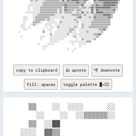
            ▒▒░░▒▒░░░░░░▒▒▒▒▒▒▒▒▒▒▒▒░░▓▓░░▓▓▒▒▓▓▓▓▓▓▒▒▒▒▓▓▒▒    ▓▓▒▒▓▓▓▓▓▓▓▓▓▓▓▓▓▓▓▓▒▒

            ░░░░░░░░░░▒▒▒▒▒▒▒▒▒▒▒▒▒▒▒▒▒▒▒▒▒▒▒▒▒▒▒▒▓▓▒▒▒▒▒▒  ░░  ▒▒▒▒▒▒▒▒▓▓▓▓▓▓▓▓▓▓▓▓░░

          ░░░░░░░░░░░░▒▒▒▒▒▒▒▒▒▒▒▒▒▒▒▒▒▒▓▓▒▒▒▒▒▒▒▒▒▒▒▒▓▓░░░░░░▒▒▒▒▓▓▒▒▒▒▓▓▓▓▓▓▓▓▓▓▒▒  

          ░░  ░░░░░░▒▒▒▒▒▒▒▒▒▒▒▒▒▒▒▒▒▒░░▓▓▒▒▒▒▒▒▒▒▒▒░░▒▒▒▒░░▒▒▓▓▒▒▓▓▓▓▓▓▓▓▓▓▓▓▒▒▒▒▒▒  

          ░░  ░░░░░░▒▒▒▒▒▒▒▒▒▒▒▒▒▒░░▒▒░░▓▓▒▒▒▒▒▒░░▒▒▒▒░░░░░░░░▓▓░░▓▓▒▒▒▒▒▒▒▒▒▒▒▒▓▓░░  

        ░░░░░░░░░░░░▒▒▒▒▒▒▒▒▒▒▒▒▒▒░░▒▒░░▒▒▒▒▒▒░░░░▒▒░░▓▓░░▒▒░░▓▓░░▓▓▓▓▓▓▒▒▒▒▒▒▒▒▒▒    

              ░░░░▒▒▒▒▒▒▒▒▒▒▒▒▒▒░░░░░░░░░░░░░░▒▒▒▒▒▒▒▒░░▒▒░░░░░░▒▒▒▒▒▒▒▒▓▓▓▓▓▓▒▒      

      ░░░░    ░░▒▒▒▒▒▒▒▒▒▒▒▒░░░░░░░░░░▒▒░░░░░░░░░░▒▒▓▓░░░░░░▒▒░░▓▓▒▒▒▒▒▒▒▒▒▒▓▓▒▒      

      ░░░░    ░░▒▒▒▒▒▒▒▒░░▒▒░░░░    ░░░░░░░░░░░░▒▒░░░░░░░░░░░░░░▒▒▒▒▒▒▒▒▒▒▒▒▒▒        

      ░░      ▒▒▒▒▒▒░░    ░░░░░░░░  ▒▒░░░░░░░░░░░░▒▒  ░░░░░░░░▒▒▒▒▒▒▒▒▒▒▒▒▒▒▒▒        

    ░░░░    ░░▒▒░░      ░░░░░░  ░░░░░░░░░░░░░░░░░░░░  ▒▒░░░░░░▒▒▒▒▒▒▒▒▒▒▒▒▒▒▒▒        

    ░░░░  ░░            ░░  ░░░░  ▒▒░░░░░░░░░░░░▒▒░░  ▒▒░░░░▒▒▒▒▒▒▒▒▒▒▒▒▒▒▒▒          

      ░░░░            ░░  ░░░░    ░░░░░░░░░░▒▒▒▒░░  ░░░░░░░░░░░░░░░░▒▒▒▒▓▓░░          

  ░░                  ▒▒    ░░  ░░░░░░░░░░░░▒▒░░░░  ░░░░░░▒▒░░░░░░░░░░▒▒              

                            ▒▒  ░░░░░░░░░░▒▒  ░░░░░░░░░░░░░░░░░░▒▒▒▒▓▓░░              

    ░░              ░░░░    ░░░░░░░░░░░░░░    ░░▒▒  ░░░░░░░░░░░░░░▒▒░░                

                    ░░      ░░░░░░░░░░░░          ░░  ▒▒░░░░░░░░▒▒                    

                            ░░░░░░░░        ░░░░░░░░░░░░░░▒▒▒▒                        

                  ░░      ░░░░░░              ░░    ░░░░░░                            

                      ░░░░                          ░░                                

                      ░░                  ░░    ░░                                    

                                              ░░                                      

copy to clipboard
👍 upvote
👎 downvote
fill: spaces
toggle palette ▓→✊🏽
  ▒▒    ░░  ░░░░      ░░

    ░░    ░░  ░░▒▒▒▒▒▒░░

  ▒▒  ░░██              

░░░░  ▓▓▒▒              
