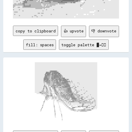
░░░░░░░░░░▒▒░░░░░░░░▓▓▒▒▓▓▒▒▓▓▓▓▓▓▒▒▒▒▒▒▒▒░░▒▒░░▒▒▓▓▒▒▒▒▒▒▓▓▓▓▓▓▓▓▓▓▓▓▓▓▓▓▓▓▓▓▓▓▓▓▓▓████████████████████▓▓▓▓██▓▓▓▓▒▒░░░░░░▒▒░░░░░░░░░░░░░░░░░░░░░░░░░░░░▒▒░░░░░░░░    ░░░░░░░░░░░░░░

░░░░░░▒▒░░░░░░░░▒▒▓▓▓▓▓▓▒▒▒▒▒▒▒▒▒▒▒▒▒▒▒▒░░▒▒▒▒░░▒▒▒▒▒▒▓▓▓▓▓▓▓▓▓▓▒▒▒▒▓▓▓▓▓▓▓▓▓▓▓▓▓▓██▓▓▓▓▓▓▓▓▓▓▓▓▓▓▓▓▓▓▓▓▓▓▓▓▓▓▒▒▒▒░░    ░░░░░░░░░░░░░░░░░░░░░░░░░░░░░░░░░░░░░░░░░░░░░░░░░░░░░░░░░░░░

░░░░░░░░░░░░▒▒░░▒▒▓▓▓▓▓▓▒▒▒▒▒▒▒▒▒▒▒▒▒▒▒▒▒▒▒▒▒▒▒▒▓▓▒▒▒▒▒▒▒▒▒▒▒▒▓▓▒▒▒▒▒▒▒▒▒▒▒▒▓▓▓▓▓▓▓▓▓▓▓▓▓▓▓▓▒▒▒▒▒▒▓▓▒▒▓▓▓▓░░░░░░░░░░░░░░▒▒░░░░░░░░░░░░░░░░░░░░░░░░░░░░░░░░▒▒░░░░░░░░░░░░░░░░░░░░░░░░

░░▒▒▒▒░░▒▒▒▒▒▒▒▒▓▓▓▓▒▒▒▒▒▒▒▒▒▒▒▒▒▒▒▒▒▒▒▒▒▒▒▒▒▒▒▒░░▒▒▒▒▒▒▒▒▒▒▒▒▒▒▒▒▒▒▒▒▒▒▒▒▒▒░░▒▒▒▒▒▒▒▒▒▒░░░░░░░░░░░░░░░░░░░░░░░░░░░░░░▒▒░░░░░░░░░░░░░░░░░░░░░░░░░░░░░░░░░░░░░░░░░░░░░░░░░░░░░░░░░░░░

▒▒▒▒▒▒▒▒▒▒▒▒▒▒▒▒▒▒▓▓▒▒▒▒▒▒▒▒▓▓▒▒▒▒▒▒▒▒▒▒▒▒▒▒▒▒▒▒░░░░▒▒▒▒░░▒▒░░▒▒▒▒▒▒▒▒▒▒░░░░░░░░░░░░░░░░░░░░░░░░░░░░░░░░░░░░░░░░░░▒▒▒▒░░░░░░░░░░░░░░░░░░░░░░░░░░░░░░░░░░░░░░░░░░░░░░░░░░░░░░░░░░░░░░

▒▒▒▒░░░░░░░░░░░░▒▒▓▓▓▓▓▓▓▓▓▓▓▓▒▒▒▒▒▒▒▒▒▒▒▒▒▒▒▒▒▒▒▒░░▒▒░░▒▒▒▒▒▒▒▒▒▒░░░░░░░░░░░░░░░░░░░░░░░░░░░░░░░░░░░░░░░░░░░░░░░░▒▒░░░░░░░░░░░░░░░░░░░░  ░░░░░░░░░░░░░░░░░░░░░░░░░░░░░░░░░░░░░░░░░░

▒▒░░░░░░▒▒▒▒░░░░▒▒▒▒▒▒▒▒▒▒▒▒▒▒▒▒▒▒▒▒▒▒▒▒▒▒▒▒▒▒▒▒▒▒▒▒▒▒▒▒▒▒▒▒▒▒░░░░░░░░░░░░░░░░░░░░▒▒░░░░░░░░░░░░░░░░░░░░░░░░░░░░░░░░░░░░░░░░░░░░░░░░░░░░░░░░░░░░░░░░░░░░░░░░░░░░░░░░░░░░░░░░░░░░░░░░

░░░░░░░░░░░░░░░░░░░░░░░░░░░░░░░░░░░░░░▒▒▒▒▒▒▒▒▒▒▒▒░░▒▒░░░░░░░░░░░░░░░░░░░░░░░░░░░░░░░░░░░░░░░░░░░░░░░░░░░░░░░░░░░░░░  ░░░░░░░░░░░░░░░░░░░░░░░░░░░░░░░░░░░░░░░░░░░░░░░░░░░░░░░░░░░░░░

▒▒░░░░░░░░▒▒░░░░░░░░░░░░░░░░░░░░░░░░░░░░░░░░░░░░░░░░░░░░▒▒░░░░░░░░░░▒▒░░░░░░░░░░░░░░░░░░░░░░░░░░░░░░░░░░░░░░░░░░░░░░░░░░░░░░░░░░░░░░░░░░░░░░░░░░░░░░░░░░░░  ░░░░░░░░░░░░░░░░░░░░░░░░

░░░░░░░░░░░░░░░░▒▒░░░░░░░░░░░░░░░░░░░░░░░░░░░░░░░░▒▒░░░░░░░░░░░░░░░░░░░░░░░░░░░░░░░░░░░░░░░░░░░░░░░░░░░░░░░░░░░░░░░░░░░░░░░░░░░░░░░░░░░░░░  ░░░░▒▒░░░░░░░░░░░░░░░░░░░░░░░░░░░░░░░░░░

░░▒▒▒▒▒▒░░░░░░░░░░░░░░░░░░░░░░░░░░░░░░░░░░░░░░░░░░░░░░░░░░░░░░░░░░░░░░░░░░░░░░░░░░░░░░░░░░░░░░░░░░░░░░░░░░░░░░░░░░░░░░░░░░░░░░░░░░        ░░░░░░░░░░░░░░░░░░░░░░░░░░░░░░░░░░░░░░░░░░

░░░░░░░░░░░░░░░░░░░░░░░░░░░░░░░░░░░░░░░░░░▒▒▒▒░░▒▒▒▒░░░░░░░░░░░░░░░░░░░░░░░░░░░░░░░░░░░░░░░░░░░░░░░░░░░░░░░░░░░░░░░░░░░░░░░░░░░░░░░░░░░░░░░░░░░░░░░░░░░░░░░░░░░░░░░░░░░░░░░░░░░░░░░░

░░▒▒░░░░░░░░░░░░░░░░░░░░░░░░░░░░░░░░░░░░░░░░░░░░░░░░░░░░░░░░░░░░▒▒░░░░░░░░░░░░░░░░░░░░░░░░▒▒░░░░░░░░░░░░░░░░  ░░░░░░░░░░    ░░  ░░░░░░░░  ░░░░░░░░░░░░░░░░░░░░░░░░░░░░░░░░░░░░░░░░░░

░░░░░░░░░░▒▒░░░░░░░░░░░░░░░░░░░░░░░░▒▒▒▒░░░░░░░░▒▒░░░░░░░░░░░░░░░░░░░░░░░░░░░░░░░░░░░░░░░░░░░░░░░░░░░░░░░░░░░░░░░░░░░░░░░░░░░░░░░░░░░░░░░░░░░░░░░░░░░░░░░░░░░░░░░░░░░░░░░░░░░░░░░░░░

░░░░░░░░░░░░░░░░░░░░░░░░░░░░░░░░▒▒░░░░░░▒▒░░░░░░░░░░░░░░░░░░░░░░░░░░░░░░░░░░░░░░░░░░░░░░░░░░░░░░░░░░░░░░  ░░░░░░░░░░░░░░░░░░░░░░░░░░░░░░░░░░░░░░░░░░░░░░░░░░░░░░░░░░░░░░░░░░░░░░░░░░

copy to clipboard
👍 upvote
👎 downvote
fill: spaces
toggle palette ▓→✊🏽
░░░░░░░░░░░░░░░░░░░░░░░░░░░░░░░░░░░░░░░░░░░░░░░░░░░░░░░░░░░░░░░░░░░░░░░░░░░░░░░░░░░░░░░░░░░░░░░░░░░░░░░░░░░░░░░░░░░░░░░░░░░░░░░░░░░░░░░░░░░░░░░░░░░░░░░░░░░░░░░░░░░░░░░░░░░░░░░░░░░░░░░░░░░░░░░░░░░░░░░░░░░░░░░░░░░░
░░░░░░░░░░░░░░░░░░░░░░░░░░░░░░░░░░░░░░░░░░░░░░░░░░░░░░░░░░░░░░░░░░░░░░░░░░░░░░░░░░░░░░░░░░░░░░░░░░░░░░░░░░░░░░░░░░░░░░░░░░░░░░░░░░░░░░░░░░░░░░░░░░░░░░░░░░░░░░░░░░░░░░░░░░░░░░░░░░░░░░░░░░░░░░░░░░░░░░░░░░░░░░░░░░░░
░░░░░░░░░░░░░░░░░░░░░░░░░░░░░░░░░░░░░░░░░░░░░░░░░░░░░░░░░░░░░░░░░░░░░░░░░░░░░░░░░░░░░░░░░░░░░░░░░░░░░░░░░░░░░░░░░░░░░░░░░░░░░░░░░░░░░░░░░░░░░░░░░░░░░░░░░░░░░░░░░░░░░░░░░░░░░░░░░░░░░░░░░░░░░░░░░░░░░░░░░░░░░░░░░░░░
░░░░░░░░░░░░░░░░░░░░░░░░░░░░░░░░░░░░░░░░░░░░░░░░░░░░░░░░░░░░░░░░░░░░░░░░░░░░░░░░░░░░░░░░░░░░░░░░░░░░░░░░░░░░░░░░░░░░░░░░░░░░░░░░░░░░░░░░░░░░░░░░░░░░░░░░░░░░░░░░░░░░░░░░░░░░░░░░░░░░░░░░░░░░░░░░░░░░░░░░░░░░░░░░░░░░
░░░░░░░░░░░░░░░░░░░░░░░░░░░░░░░░░░░░░░░░░░░░░░░░░░░░░░░░░░░░░░░░░░░░░░░░░░░░░░░░░░░░░░░░░░░░░░░░░░░░░░░░░░░░░░░░░░░░░░░░░░░░░░░░░░░░░░░░░░░░░░░░░░░░░░░░░░░░░░░░░░░░░░░░░░░░░░░░░░░░░░░░░░░░░░░░░░░░░░░░░░░░░░░░░░░░
░░░░░░░░░░░░░░░░░░░░░░░░░░░░░░░░░░░░░░░░░░░░░░░░░░░░░░░░░░░░░░░░░░░░░░░░░░░░░░░░░░░░░░░░░░░░░░░░░░░░░░░░░░░░░░░░░░░░░░░░░░░░░░░░░░░░░░░░░░░░░░░░░░░░░░░░░░░░░░░░░░░░░░░░░░░░░░░░░░░░░░░░░░░░░░░░░░░░░░░░░░░░░░░░░░░░
░░░░░░░░░░░░░░░░░░░░░░░░░░░░░░░░░░░░░░░░░░░░░░░░░░░░░░░░░░░░░░░░░░░░░░░░░░░░░░░░░░░░░░░░░░░░░░░░░░░░░░░░░░░░░░░░░░░░░░░░░░░░░░░░░░░░░░░░░░░░░░░░░░░░░░░░░░░░░░░░░░░░░░░░░░░░░░░░░░░░░░░░░░░░░░░░░░░░░░░░░░░░░░░░░░░░
░░░░░░░░░░░░░░░░░░░░░░░░░░░░░░░░░░░░░░░░░░░░░░░░░░▒▒▓▓██████████████████▓▓▓▓░░░░░░░░░░░░░░░░░░░░░░░░░░░░░░░░░░░░░░░░░░░░░░░░░░░░░░░░░░░░░░░░░░░░░░░░░░░░░░░░░░░░░░░░░░░░░░░░░░░░░░░░░░░░░░░░░░░░░░░░░░░░░░░░░░░░░░░░
░░░░░░░░░░░░░░░░░░░░░░░░░░░░░░░░░░░░░░██████▓▓▓▓▓▓▓▓████▒▒▓▓██▓▓████████████████▒▒░░░░░░░░░░░░░░░░░░░░░░░░░░░░░░░░░░░░░░░░░░░░░░░░░░░░░░░░░░░░░░░░░░░░░░░░░░░░░░░░░░░░░░░░░░░░░░░░░░░░░░░░░░░░░░░░░░░░░░░░░░░░░░░░░░
░░░░░░░░░░░░░░░░░░░░░░░░░░░░░░░░░░░░████████████████▓▓▒▒▒▒████▓▓████████████▓▓████████░░░░░░░░░░░░░░░░░░░░░░░░░░░░░░░░░░░░░░░░░░░░░░░░░░░░░░░░░░░░░░░░░░░░░░░░░░░░░░░░░░░░░░░░░░░░░░░░░░░░░░░░░░░░░░░░░░░░░░░░░░░░░░
░░░░░░░░░░░░░░░░░░░░░░░░░░░░░░░░░░████▒▒██████████▓▓▓▓▒▒▓▓████▓▓▓▓▓▓██████▓▓▓▓▓▓████▓▓▓▓▓▓░░░░░░░░░░░░░░░░░░░░░░░░░░░░░░░░░░░░░░░░░░░░░░░░░░░░░░░░░░░░░░░░░░░░░░░░░░░░░░░░░░░░░░░░░░░░░░░░░░░░░░░░░░░░░░░░░░░░░░░░░░
░░░░░░░░░░░░░░░░░░░░░░░░░░░░░░░░░░████████▓▓██▓▓▓▓▓▓▒▒▒▒▒▒██▓▓▓▓████████████████▓▓██████▓▓▓▓▒▒░░░░░░░░░░░░░░░░░░░░░░░░░░░░░░░░░░░░░░░░░░░░░░░░░░░░░░░░░░░░░░░░░░░░░░░░░░░░░░░░░░░░░░░░░░░░░░░░░░░░░░░░░░░░░░░░░░░░░░
░░░░░░░░░░░░░░░░░░░░░░░░░░░░░░░░▓▓████████▓▓▒▒▓▓▓▓▒▒▒▒▒▒▓▓██▓▓▓▓██████████████████▓▓▓▓██▓▓▒▒▓▓▒▒░░░░░░░░░░░░░░░░░░░░░░░░░░░░░░░░░░░░░░░░░░░░░░░░░░░░░░░░░░░░░░░░░░░░░░░░░░░░░░░░░░░░░░░░░░░░░░░░░░░░░░░░░░░░░░░░░░░░
░░░░░░░░░░░░░░░░░░░░░░░░░░░░░░▓▓████████████▓▓▓▓▓▓▒▒░░▓▓▓▓████▓▓██████▓▓▓▓▓▓▓▓▓▓▓▓████▓▓▓▓▓▓▓▓████████░░░░░░░░░░░░░░░░░░░░░░░░░░░░░░░░░░░░░░░░░░░░░░░░░░░░░░░░░░░░░░░░░░░░░░░░░░░░░░░░░░░░░░░░░░░░░░░░░░░░░░░░░░░░░░
░░░░░░░░░░░░░░░░░░░░░░░░░░░░░░████████▓▓██████▓▓▒▒▒▒▒▒▒▒▓▓▓▓██▓▓▓▓▒▒▓▓▓▓████▓▓▓▓▓▓████████▓▓▓▓▓▓██████████▒▒▓▓▓▓▓▓▒▒░░░░░░░░░░░░░░░░░░░░░░░░░░░░░░░░░░░░░░░░░░░░░░░░░░░░░░░░░░░░░░░░░░░░░░░░░░░░░░░░░░░░░░░░░░░░░░░░
░░░░░░░░░░░░░░░░░░░░░░░░░░░░░░██▓▓▓▓▓▓▓▓████▓▓▓▓▓▓▓▓▒▒▒▒▓▓▓▓▓▓▒▒▓▓▓▓▓▓▓▓▓▓████▒▒▒▒▓▓██████▓▓▓▓██████████████▓▓▒▒▒▒░░▒▒░░░░░░▒▒░░░░░░░░░░░░░░░░░░░░░░░░░░░░░░░░░░░░░░░░░░░░░░░░░░░░░░░░░░░░░░░░░░░░░░░░░░░░░░░░░░░░░░
░░░░░░░░░░░░░░░░░░░░░░░░░░░░░░▓▓▒▒▓▓▓▓▓▓██▓▓▓▓▓▓▓▓▓▓▒▒▒▒▒▒▒▒▓▓▒▒▓▓▓▓▒▒▓▓▓▓████▓▓▒▒▓▓▓▓██▒▒▒▒▓▓▓▓▓▓▓▓████████████▓▓▓▓▓▓▓▓░░▒▒▒▒▒▒░░░░░░░░░░░░░░░░░░░░░░░░░░░░░░░░░░░░░░░░░░░░░░░░░░░░░░░░░░░░░░░░░░░░░░░░░░░░░░░░░░░░
░░░░░░░░░░░░░░░░░░░░░░░░░░░░░░▒▒▒▒░░░░▒▒▓▓▓▓▓▓▓▓▓▓▓▓▒▒▒▒▒▒▒▒▒▒▓▓▓▓▓▓▓▓▓▓▓▓████████▓▓▓▓▓▓▓▓▓▓████████████████▓▓▓▓▓▓░░░░▒▒▒▒░░░░▒▒░░░░░░░░░░░░░░░░▒▒░░▒▒░░░░░░░░░░░░░░░░░░░░░░░░░░░░░░░░░░░░░░░░░░░░░░░░░░░░░░░░░░░░░░
░░░░░░░░░░░░░░░░░░░░░░░░░░░░░░░░▒▒░░░░░░▒▒▒▒▒▒▒▒▓▓▒▒▒▒▒▒▒▒▒▒▒▒▓▓▓▓▒▒░░▒▒▒▒██▓▓▓▓▓▓██▓▓▓▓▓▓▓▓▓▓▓▓██▓▓▓▓▓▓▓▓████████▓▓░░▒▒░░░░░░░░░░░░▒▒░░░░░░░░░░░░░░░░▒▒░░░░░░░░░░░░░░░░░░░░░░░░░░░░░░░░░░░░░░░░░░░░░░░░░░░░░░░░░░░░
░░░░░░░░░░░░░░░░░░░░░░░░░░░░░░░░██▒▒░░░░░░░░░░▓▓▒▒▒▒▒▒▒▒▒▒▒▒██▓▓▓▓▓▓▓▓▓▓▓▓▒▒▓▓▓▓██▓▓████▓▓▒▒▒▒▒▒▒▒▓▓▓▓▓▓▓▓██▓▓██████▓▓▓▓░░░░░░░░░░░░░░▒▒░░░░░░░░░░░░░░░░░░░░░░░░░░░░░░░░░░░░░░░░░░░░░░░░░░░░░░░░░░░░░░░░░░░░░░░░░░░░
░░░░░░░░░░░░░░░░░░░░░░░░░░░░░░▓▓▓▓░░██▒▒░░░░░░▒▒░░░░░░▒▒██▓▓▒▒▓▓▓▓▓▓▓▓▒▒▒▒▓▓▓▓▒▒▒▒▒▒▒▒▒▒▒▒▒▒▓▓▓▓▓▓▓▓▓▓██████████▓▓████▓▓░░░░░░░░▒▒▒▒▒▒░░▒▒░░░░░░▒▒▒▒░░░░░░░░░░░░░░░░░░░░░░░░░░░░░░░░░░░░░░░░░░░░░░░░░░░░░░░░░░░░░░░░
░░░░░░░░░░░░░░░░░░░░░░░░░░░░░░██░░░░▒▒██▒▒░░░░░░▒▒▒▒▒▒░░░░▒▒▓▓▒▒████▓▓▒▒▒▒▒▒▒▒▒▒▒▒▒▒▓▓▓▓▓▓▒▒▒▒▓▓▓▓▓▓▓▓▓▓▓▓▓▓▓▓▓▓▓▓▓▓▓▓██▓▓▒▒▒▒▒▒▒▒░░░░░░▓▓▒▒▒▒░░░░░░░░░░░░░░░░░░░░░░▒▒░░░░░░░░░░░░░░░░░░░░░░░░░░░░░░░░░░░░░░░░░░░░░░
░░░░░░░░░░░░░░░░░░░░░░░░░░░░▓▓▓▓░░░░░░▓▓▓▓▒▒░░░░░░▓▓▒▒░░    ▓▓░░██▓▓▓▓▒▒░░░░░░░░▒▒▒▒▒▒░░▓▓▒▒▒▒▒▒▒▒▒▒▒▒▒▒▒▒▒▒▓▓▓▓██████████▒▒░░░░░░░░▒▒▒▒▒▒░░░░░░░░░░░░░░░░░░░░░░░░░░░░░░░░░░░░░░░░░░░░░░░░░░░░░░░░░░░░░░░░░░░░░░░░░░
░░░░░░░░░░░░░░░░░░░░░░░░░░▒▒▓▓░░░░░░░░▒▒▒▒▓▓░░░░░░▒▒▓▓▒▒░░░░  ░░▒▒▓▓██▓▓▒▒░░░░░░▒▒▒▒▓▓▒▒▒▒▒▒▒▒▒▒▒▒▓▓▒▒▓▓▒▒▓▓▓▓▓▓████████▓▓██░░░░░░░░░░░░▒▒▓▓▒▒░░░░░░░░░░░░░░▒▒▒▒░░░░░░▒▒░░░░░░░░░░░░░░░░░░░░░░░░░░░░░░░░░░░░░░░░░░░░
░░░░░░░░░░░░░░░░░░░░░░▒▒▒▒▓▓▒▒▒▒░░░░░░▒▒▓▓▒▒░░▒▒░░░░▒▒▒▒▒▒░░░░  ▒▒▒▒▓▓▓▓▓▓▒▒▒▒░░▒▒░░░░▒▒▒▒░░░░▒▒░░▒▒▒▒▓▓▒▒▓▓▓▓▓▓████▓▓██████▓▓░░░░░░░░▒▒░░░░▒▒▒▒▒▒░░▒▒▒▒░░░░░░░░░░░░░░░░░░░░░░▒▒▒▒░░░░░░░░░░░░░░░░░░░░░░░░░░░░░░░░░░
░░░░░░░░░░░░░░▒▒▒▒▓▓██▒▒▒▒▒▒▒▒▒▒▒▒▒▒▒▒▒▒▒▒▓▓░░▒▒░░░░▒▒▒▒░░░░  ░░  ▒▒▒▒▓▓▒▒▓▓▓▓▒▒░░▒▒░░▒▒▓▓▓▓▒▒▒▒▒▒▒▒▒▒▒▒▒▒▓▓▓▓▓▓▓▓▓▓▓▓██▓▓██▓▓▒▒▒▒▒▒░░░░░░░░▒▒▓▓▒▒▒▒░░░░░░░░░░░░░░░░░░░░░░▒▒░░░░░░░░░░░░░░░░░░░░░░░░░░░░░░░░░░░░░░░░
      ░░░░░░░░░░░░▒▒░░▒▒▓▓▒▒▒▒▒▒▒▒▒▒▒▒▒▒▒▒▒▒░░▒▒░░░░▒▒▓▓▒▒░░░░░░░░░░▒▒▓▓▓▓▒▒▒▒▓▓▒▒░░▒▒▒▒▓▓▒▒▓▓▒▒▒▒▒▒▒▒▒▒▒▒▒▒▒▒▓▓▓▓▓▓▓▓▒▒▓▓▓▓▓▓██▓▓▒▒▒▒▒▒░░▒▒▒▒▒▒░░░░░░░░░░░░░░░░░░░░░░▒▒▒▒░░░░░░░░░░░░░░░░░░░░░░░░░░░░░░░░░░░░░░░░░░
                      ░░░░░░░░░░░░░░▒▒▒▒▒▒▒▒▒▒░░░░░░▒▒▒▒▓▓▒▒░░  ░░░░  ░░▓▓▓▓▒▒▒▒▒▒▒▒░░▒▒▓▓▒▒▒▒▒▒▓▓▓▓▓▓▒▒▒▒▓▓▓▓▓▓▒▒▓▓██▓▓▓▓████████▒▒▒▒▒▒▓▓▒▒▒▒▒▒▒▒▒▒▒▒▒▒░░░░▒▒▒▒▒▒░░░░░░░░░░░░░░░░░░░░░░░░░░▒▒░░░░░░░░░░░░░░░░░░░░░░
                              ░░░░░░░░▒▒▓▓▓▓▓▓▓▓▒▒▒▒▒▒██▓▓▓▓░░░░░░▒▒░░    ▒▒▒▒▒▒▒▒▒▒▒▒▒▒▒▒▓▓▓▓▓▓▓▓▓▓▓▓▓▓▓▓▓▓▒▒▓▓▓▓▓▓▓▓▓▓██▓▓████▒▒██▒▒▒▒░░▒▒▒▒▒▒▒▒▒▒▒▒▓▓▓▓░░░░░░░░░░░░░░░░░░░░░░░░░░▒▒░░░░░░░░░░░░░░░░░░░░░░░░░░░░░░
                                  ░░▓▓▓▓▒▒▒▒▒▒▒▒░░░░░░░░░░░░▓▓▒▒░░▒▒▒▒▒▒▒▒░░░░▒▒▒▒▒▒▒▒░░▒▒▒▒▒▒▓▓▓▓▒▒▓▓▓▓▓▓▒▒▒▒▓▓▒▒▒▒▓▓▒▒▓▓▓▓████▓▓██▓▓▓▓▒▒░░░░▒▒▒▒▓▓▒▒▒▒░░░░▒▒▒▒▓▓▒▒▒▒░░░░░░░░▒▒▒▒▒▒░░░░░░░░░░░░▒▒░░░░░░░░░░░░░░░░░░
                                  ░░▓▓▒▒▒▒▒▒░░░░░░░░  ░░░░░░▓▓▒▒░░░░▒▒▒▒▒▒░░░░░░▒▒▒▒▒▒▒▒░░░░░░▒▒░░▒▒▓▓▒▒▓▓▓▓▓▓▓▓▒▒▓▓▒▒▓▓  ░░▓▓████████████▓▓▓▓▒▒▒▒░░▓▓▒▒▒▒▒▒▓▓██▓▓░░░░░░▒▒▒▒░░░░░░░░░░░░░░░░░░░░▒▒░░▓▓▒▒░░░░░░░░░░░░
                                  ▒▒░░▒▒▒▒░░░░░░        ░░░░░░░░░░░░░░░░░░░░░░░░▒▒▒▒▒▒▒▒▒▒▒▒░░░░░░▒▒░░▒▒▒▒▒▒▓▓▓▓▓▓▓▓▒▒░░░░▒▒▒▒▓▓▓▓▓▓▓▓▓▓██▓▓▓▓▒▒▒▒▒▒▒▒▓▓░░░░▒▒▒▒▓▓▓▓▒▒▒▒░░░░░░░░░░░░▒▒░░▒▒▒▒▒▒▒▒▒▒░░░░░░░░▒▒░░░░░░░░
                                ▒▒░░  ░░  ░░                  ░░░░░░    ░░░░▒▒▒▒░░░░░░░░▒▒▒▒▒▒▒▒░░▒▒░░▒▒▒▒░░▒▒▒▒▒▒▒▒▒▒░░▒▒░░░░▒▒▓▓▓▓▓▓▒▒▓▓▓▓▒▒▓▓▒▒▒▒▒▒▓▓▒▒▓▓▓▓▒▒▒▒▒▒▒▒▒▒▒▒▒▒▓▓▓▓▒▒░░░░░░▒▒▒▒░░░░░░░░░░░░▒▒▒▒▒▒░░░░░░
                              ▓▓▒▒                            ░░░░        ░░░░░░░░░░░░░░░░░░░░▒▒▒▒░░░░░░░░▒▒▒▒░░░░▒▒▒▒▓▓▒▒▓▓▓▓▓▓▓▓▓▓▓▓▒▒▒▒▒▒▒▒▒▒▒▒▒▒▓▓▓▓▒▒▒▒▒▒▒▒▒▒▒▒▒▒▓▓▒▒▒▒▒▒▒▒▒▒▒▒▒▒▒▒▒▒▒▒▒▒░░░░▒▒▒▒▒▒░░▒▒▒▒░░░░░░
                            ░░▒▒                              ░░░░            ░░░░      ░░  ░░░░░░▒▒▒▒░░░░░░░░░░▒▒▒▒░░░░▒▒░░░░░░░░░░░░░░░░░░░░░░░░░░░░▒▒▓▓▓▓▒▒▒▒▒▒▒▒▒▒▒▒▒▒▓▓▒▒▒▒▒▒▒▒▒▒▒▒▒▒▒▒▒▒▒▒▒▒▓▓▒▒░░░░░░▒▒░░░░░░
                            ▒▒                                ░░░░              ░░              ░░░░░░▒▒▒▒░░░░░░░░░░░░▒▒▒▒░░░░  ░░░░░░░░░░░░░░░░░░░░░░░░░░░░░░░░▒▒▓▓▓▓▒▒░░░░░░░░░░░░░░░░░░░░▒▒▒▒░░░░░░░░░░░░▒▒░░░░░░
                          ▓▓░░                                  ▒▒░░              ░░                ░░░░░░▒▒▒▒░░  ░░░░░░░░░░░░░░░░░░  ░░░░    ░░░░  ░░░░░░░░░░░░▓▓▓▓▒▒░░░░░░░░░░░░░░▒▒▒▒▒▒░░░░░░░░░░░░░░░░░░▓▓░░░░░░
                        ░░▒▒                                    ▒▒▒▒              ░░░░                  ░░░░░░▒▒▒▒░░        ▒▒░░░░░░  ░░░░░░░░░░░░▓▓▓▓▓▓▒▒▒▒▒▒▒▒▓▓▓▓▒▒▒▒▒▒▒▒▒▒▒▒▓▓▓▓░░░░░░░░░░░░▒▒▒▒▒▒▒▒▒▒▒▒░░░░░░░░
                        ▓▓░░                                    ░░▒▒              ░░░░                      ░░░░░░▒▒▒▒▒▒░░  ░░░░██▓▓▒▒██░░▒▒░░░░░░░░░░░░░░░░      ░░░░  ░░░░░░▓▓▓▓▒▒░░▒▒▒▒▒▒░░░░░░░░░░▒▒▒▒░░░░░░░░░░
                      ▓▓                                          ▒▒                ░░░░                          ░░░░▒▒▒▒▒▒▒▒▓▓▒▒▒▒░░                              ░░▒▒▒▒▒▒░░░░░░░░░░░░░░░░░░░░▒▒▓▓▓▓░░░░░░  ░░░░  
                    ▓▓                                            ▒▒░░              ░░░░                                ░░░░▒▒▒▒▒▒▓▓▓▓▒▒▒▒▒▒░░░░░░▒▒▒▒▒▒▒▒▒▒▒▒▓▓▓▓▓▓▓▓▓▓▓▓▒▒▒▒▒▒▒▒▓▓▓▓▓▓▓▓██▓▓▒▒░░                  
                  ░░░░                                            ▒▒▒▒                ░░░░                                          ░░░░░░░░░░░░▒▒░░░░░░░░▒▒▒▒▒▒▒▒▒▒▒▒▒▒▒▒▒▒▒▒▒▒░░░░░░                              
                                                                  ░░▒▒                  ░░                                                                                                                          
                                                                    ▓▓                  ░░░░                                                                                                                        
                                                                    ▓▓                    ▓▓                                                                                                                        
                                                                    ▒▒                    ▒▒░░                                                                                                                      
                                                                    ░░░░                  ░░░░                                                                                                            