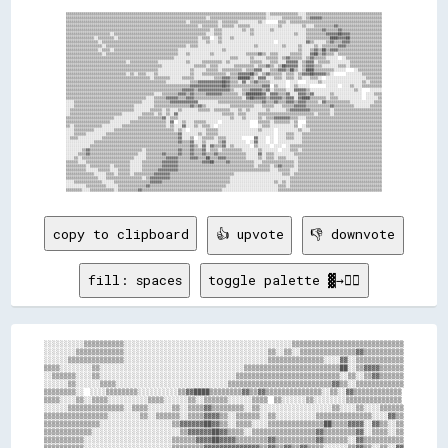
▒▒▒▒▒▒▒▒▒▒▒▒▒▒▒▒▒▒▒▒▒▒▒▒▒▒▒▒▒▒▒▒▒▒▒▒▒▒▒▒▒▒▒▒▒▒▒▒▒▒▒▒▒▒▒▒▒▒▒▒▒▒▒▒▒▒▒▒▒▒▒▒▒▒▒▒▒▒▒▒▒▒▒▒▒▒▒▒▒▒▒▒▒▒▒▒▒▒▒▒░░▒▒▒▒▒▒▒▒▒▒▒▒▒▒░░░░▒▒▒▒▒▒▒▒▒▒▒▒▒▒▒▒▒▒▒▒▒▒▒▒▒▒▒▒▒▒▒▒▒▒▒▒▒▒

▒▒▒▒▒▒▒▒▒▒▒▒▒▒▒▒▒▒▒▒▒▒▒▒▒▒▒▒▒▒▒▒▒▒▒▒▒▒▒▒▒▒▒▒▒▒▒▒▒▒▒▒▒▒▒▒▒▒▒▒▒▒▒▒▒▒▒▒▒▒░░▒▒▒▒▒▒▒▒▒▒▒▒▒▒▒▒▒▒▒▒▒▒▒▒▒▒▒▒░░░░░░░░▒▒▒▒▒▒▒▒▒▒░░▒▒▓▓▓▓▓▓▒▒▒▒▒▒▒▒▒▒▒▒▒▒▒▒▒▒▒▒▒▒▒▒▒▒▒▒▒▒

▒▒▒▒▒▒▒▒▒▒▒▒▒▒▒▒▒▒▒▒▒▒▒▒▒▒▒▒▒▒▒▒▒▒▒▒▒▒▒▒▒▒▒▒▒▒▒▒▒▒▒▒▒▒▒▒▒▒▒▒░░▒▒▒▒▒▒▒▒▒▒▒▒▒▒░░▒▒▒▒▒▒▒▒░░░░░░░░░░▒▒░░      ▒▒▒▒░░▒▒▒▒▒▒▒▒▒▒▒▒▒▒▒▒▒▒▒▒▒▒▒▒▒▒▒▒▒▒▒▒▒▒▒▒▒▒▒▒▒▒▒▒▒▒

▒▒▒▒▒▒▒▒▒▒▒▒▒▒▒▒▒▒▒▒▒▒▒▒▒▒▒▒▒▒▒▒▒▒▒▒▒▒▒▒▒▒▒▒▒▒▒▒▒▒▒▒▒▒▒▒▒▒▒▒▒▒▒▒▒▒░░▒▒▒▒▒▒▒▒░░▒▒▒▒▒▒░░▒▒▒▒▒▒░░░░░░░░░░░░░░▒▒░░░░░░░░░░▒▒░░░░▒▒▒▒▒▒▒▒▒▒▓▓▒▒▒▒▒▒▒▒▒▒▒▒▒▒▒▒▒▒▒▒▒▒

▒▒▒▒▒▒▒▒▒▒▒▒▒▒▒▒▒▒▒▒▒▒▒▒▒▒▒▒▒▒▒▒▒▒▒▒▒▒▒▒▒▒▒▒▒▒▒▒▒▒▒▒▒▒▒▒▒▒▒▒▒▒▒▒▒▒▒▒▒▒▒▒░░▒▒▒▒░░░░░░░░░░▒▒░░▒▒░░░░░░░░▒▒░░░░░░░░░░░░░░░░▒▒▒▒▒▒▒▒▓▓▒▒▒▒▒▒▓▓▒▒▒▒▒▒▒▒▒▒▒▒▒▒▒▒▒▒▒▒

▒▒▒▒▒▒▒▒▒▒▒▒▒▒▒▒▒▒▒▒▒▒░░▒▒▒▒▒▒▒▒▒▒▒▒▒▒▒▒▒▒▒▒▒▒▒▒▒▒▒▒▒▒▒▒▒▒▒▒▒▒▒▒▒▒▒▒▒▒░░░░▒▒▒▒░░░░░░░░░░░░░░▒▒░░░░░░░░░░░░░░░░░░░░▒▒░░░░▒▒▒▒▒▒▒▒▒▒▓▓▓▓▓▓██▓▓▓▓▒▒▒▒▒▒▒▒▒▒▒▒▒▒▒▒

▒▒▒▒▒▒▒▒▒▒▒▒▒▒░░▒▒▒▒▒▒▒▒░░▒▒▒▒▒▒▒▒▒▒▒▒▒▒▒▒▒▒▒▒▒▒▒▒▒▒▒▒▒▒▒▒▒▒▒▒▒▒▒▒░░▒▒▒▒  ░░▒▒░░░░▒▒░░░░░░░░░░░░░░░░░░░░░░░░░░░░░░░░░░░░▒▒▒▒▒▒▒▒▒▒▒▒████▓▓▓▓██▒▒▒▒▒▒▒▒▒▒▒▒▒▒▒▒

▒▒▒▒▒▒▒▒▒▒▒▒▒▒▒▒░░▒▒▒▒▒▒▒▒▒▒▒▒▒▒▒▒▒▒▒▒▒▒▒▒▒▒▒▒▒▒▒▒▒▒▒▒▒▒▒▒▒▒▒▒▒▒▒▒░░░░▒▒░░░░▒▒░░░░░░░░░░░░░░░░░░░░░░░░░░  ░░░░░░░░░░░░░░▓▓▒▒░░░░░░▒▒▓▓▒▒▒▒▓▓▓▓▒▒▒▒▒▒▒▒▒▒▒▒▒▒▒▒

▒▒▒▒▒▒▒▒▒▒▒▒▒▒▒▒▒▒░░▒▒▒▒▒▒▒▒▒▒▒▒▒▒▒▒▒▒▒▒▒▒▒▒▒▒▒▒▒▒▒▒▒▒▒▒▒▒▒▒░░▒▒▒▒░░░░░░░░░░░░░░░░░░░░░░░░░░░░▒▒░░░░░░░░░░░░▒▒░░░░░░▒▒░░░░░░▒▒░░▒▒▒▒▒▒▒▒▓▓▓▓▒▒▒▒▒▒▒▒▒▒▒▒▒▒▒▒▒▒

▒▒▒▒▒▒▒▒▒▒▒▒▒▒▒▒░░▒▒▒▒░░▒▒▒▒▒▒▒▒▒▒▒▒▒▒▒▒▒▒▒▒▒▒▒▒▒▒▒▒▒▒▒▒░░░░░░░░░░░░░░░░░░░░░░▒▒░░░░░░░░░░░░░░░░░░░░░░░░░░░░░░░░░░░░▒▒░░░░▒▒▓▓▒▒██▒▒▓▓▓▓▒▒▒▒▒▒▒▒▒▒▒▒▒▒▒▒▒▒▒▒▒▒

▒▒▒▒▒▒▒▒▒▒▒▒▒▒▒▒▒▒░░▒▒▒▒▒▒▒▒▒▒▒▒▒▒▒▒▒▒▒▒▒▒▒▒▒▒▒▒▒▒▒▒▒▒▒▒░░░░▒▒░░░░░░░░░░▒▒░░░░░░░░░░░░░░░░▒▒▒▒▒▒▓▓▒▒░░▒▒▒▒░░░░░░▒▒▒▒▒▒░░░░▓▓██▒▒▓▓▒▒▒▒░░▒▒▒▒▒▒▒▒▒▒▒▒▒▒▒▒▒▒▒▒▒▒

▒▒▒▒▒▒▒▒▒▒▒▒▒▒▒▒▒▒▒▒▒▒▒▒▒▒▒▒▒▒▒▒▒▒▒▒▒▒▒▒▒▒▒▒▒▒▒▒▒▒▒▒▒▒░░░░░░░░░░░░░░░░░░░░░░░░░░░░▒▒▒▒░░░░░░▒▒░░░░░░▒▒▒▒▒▒░░▒▒▓▓▒▒▒▒▒▒░░▒▒▓▓▒▒▒▒▒▒░░░░░░  ░░▒▒▒▒▒▒▒▒▒▒▒▒▒▒▒▒▒▒

▒▒▒▒▒▒▒▒▒▒▒▒▒▒▒▒▒▒▒▒▒▒▒▒▒▒▒▒▒▒░░▒▒▒▒▒▒▒▒▒▒▒▒▒▒░░░░░░░░░░░░░░▒▒░░░░░░▒▒▒▒▒▒▒▒▒▒░░▒▒░░░░░░░░░░▒▒▒▒▒▒░░░░▒▒▒▒░░░░▓▓▓▓▓▓░░▒▒▓▓▓▓░░▒▒▒▒▒▒░░░░░░░░░░▒▒▒▒▒▒▒▒▒▒▒▒▒▒▒▒

▒▒▒▒▒▒▒▒▒▒▒▒▒▒▒▒▒▒▒▒▒▒▒▒▒▒▒▒▒▒▒▒▒▒▒▒▒▒▒▒▒▒▒▒▒▒▒▒░░░░░░░░░░░░░░░░▒▒▒▒▒▒░░▒▒▒▒░░░░░░░░▒▒▒▒▒▒▒▒▒▒░░▒▒▒▒▓▓▒▒░░▒▒██▓▓▓▓▓▓░░▒▒▓▓▓▓▒▒▒▒░░░░░░░░▒▒▒▒░░▒▒▒▒▒▒▒▒▒▒▒▒▒▒▒▒

▒▒▒▒▒▒▒▒▒▒▒▒▒▒▒▒▒▒▒▒▒▒▒▒▒▒▒▒▒▒▒▒▒▒▒▒▒▒▒▒▒▒▒▒▒▒░░░░░░░░░░░░░░░░▒▒░░░░░░▒▒▒▒▒▒░░▒▒▒▒▒▒▒▒▒▒░░▒▒▒▒▓▓▓▓░░░░▒▒▒▒▓▓▓▓▒▒██▒▒░░▒▒████▒▒▒▒▒▒▒▒▒▒░░░░░░    ░░▒▒▒▒▒▒▒▒▒▒▒▒

▒▒▒▒▒▒▒▒▒▒▒▒▒▒▒▒▒▒▒▒▒▒▒▒▒▒▒▒▒▒░░▒▒░░▒▒▒▒░░░░▒▒░░░░░░░░░░░░░░░░▒▒░░░░▒▒▒▒▒▒▒▒▒▒▒▒░░▒▒▒▒▓▓▓▓▓▓██▒▒░░▒▒▓▓▒▒▒▒▒▒░░▒▒▒▒░░▒▒▓▓▓▓██▓▓▓▓▓▓▒▒░░      ░░░░░░░░▒▒▒▒▒▒▒▒▒▒

▒▒▒▒▒▒▒▒▒▒▒▒▒▒▒▒▒▒▒▒▒▒▒▒▒▒▒▒▒▒▒▒▒▒▒▒▒▒▒▒▒▒░░▒▒▒▒▒▒▒▒░░░░░░▒▒▒▒▒▒░░░░░░░░░░▒▒▒▒▓▓▓▓▒▒▒▒██████▒▒░░▓▓▓▓░░░░▒▒▒▒░░▒▒▒▒░░▒▒░░░░▒▒▒▒░░  ░░░░░░░░░░░░░░░░░░░░▒▒▒▒▒▒▒▒

▒▒▒▒▒▒▒▒▒▒▒▒▒▒▒▒▒▒▒▒▒▒▒▒▒▒▒▒▒▒▒▒▒▒▒▒▒▒▒▒▒▒▒▒▒▒▒▒▒▒░░░░░░░░░░░░▒▒▒▒▓▓▓▓▓▓▓▓▓▓▓▓██▓▓▒▒▒▒░░▓▓░░▒▒▓▓▒▒▒▒▒▒░░░░░░░░  ░░░░    ░░░░░░▒▒░░░░░░░░░░░░░░░░░░░░▒▒░░▒▒▒▒▒▒

▒▒▒▒▒▒▒▒▒▒▒▒▒▒▒▒▒▒▒▒▒▒▒▒▒▒▒▒▒▒▒▒▒▒▒▒▒▒▒▒▒▒▒▒▒▒▒▒▒▒▒▒▒▒▒▒▒▒▒▒▒▒▓▓▓▓▓▓▓▓▓▓▓▓▓▓▓▓██▓▓▒▒▒▒▒▒▒▒▒▒▒▒▒▒▒▒▓▓▓▓  ▒▒░░░░  ░░▒▒░░░░░░        ░░░░░░  ░░░░▒▒░░░░▒▒▒▒▒▒▒▒▒▒

▒▒▒▒▒▒▒▒▒▒▒▒▒▒▒▒▒▒▒▒▒▒▒▒▒▒▒▒▒▒▒▒▒▒▒▒▒▒▒▒▒▒▒▒▒▒▒▒▒▒▒▒▒▒▒▒▒▒▓▓▓▓▓▓▒▒▓▓▓▓▓▓▓▓▓▓▓▓▓▓▓▓▒▒░░░░▒▒▒▒▓▓▓▓▓▓▒▒▓▓░░▒▒▒▒▒▒░░░░▓▓▓▓▓▓▒▒░░░░░░░░░░░░░░░░░░░░░░▒▒░░    ░░░░░░

▒▒▒▒▒▒▒▒▒▒▒▒▒▒▒▒▒▒▒▒▒▒▒▒▒▒▒▒▒▒▒▒▒▒▒▒▒▒▒▒▒▒▒▒░░░░▒▒▒▒▒▒▒▒▓▓▓▓▒▒▓▓▒▒▒▒▒▒▓▓▓▓▓▓▓▓▒▒▒▒▒▒▒▒░░▒▒████████▓▓░░▓▓▓▓▒▒▒▒▓▓░░░░▓▓▓▓▒▒▓▓░░░░░░░░▒▒░░░░░░░░░░░░░░  ░░░░▒▒▒▒

▒▒▒▒▒▒▒▒▒▒▒▒▒▒▒▒▒▒▒▒▒▒▒▒▒▒▒▒▒▒▒▒▒▒▒▒▒▒▒▒░░░░▒▒▒▒▒▒▓▓▓▓▓▓▒▒▒▒▓▓▓▓▒▒▒▒▒▒▒▒▒▒▒▒▒▒▒▒▒▒▒▒▒▒▒▒░░▓▓██▓▓▓▓▓▓▒▒▓▓▓▓▓▓▒▒▓▓▓▓░░▓▓████▒▒▒▒▒▒▒▒░░▒▒▒▒░░░░░░░░░░░░  ░░░░░░▒▒

░░░░▒▒▒▒▒▒▒▒▒▒▒▒▒▒▒▒▒▒▒▒▒▒▒▒▒▒▒▒▒▒▒▒▒▒░░░░░░▒▒▒▒▒▒▒▒▓▓▓▓▓▓▓▓▓▓▓▓▓▓░░░░░░░░░░▒▒▒▒▒▒▒▒▒▒▒▒▒▒▒▒▒▒▒▒▒▒▓▓▒▒▒▒▓▓▒▒▒▒▓▓▓▓▒▒▓▓▓▓▒▒▒▒▒▒░░▓▓▒▒▒▒▒▒▒▒▒▒▒▒░░░░░░░░░░░░▒▒▒▒

░░░░▒▒▒▒▒▒▒▒▒▒▒▒▒▒▒▒▒▒▒▒▒▒▒▒▒▒▒▒▒▒░░░░░░░░░░▒▒▒▒▒▒▒▒▒▒▒▒▒▒▒▒▒▒▓▓▒▒▓▓▒▒░░░░░░░░░░░░▒▒▒▒▒▒▒▒▒▒▒▒░░░░▒▒▒▒▒▒░░░░▒▒▒▒▒▒▓▓▓▓▓▓▒▒▒▒▒▒▒▒▒▒▒▒▓▓▒▒▒▒▒▒▒▒▒▒░░░░░░░░▒▒▒▒▒▒

░░▒▒▒▒▒▒▒▒▒▒▒▒▒▒▒▒▒▒▒▒▒▒▒▒▒▒▒▒▒▒▒▒░░░░░░░░▒▒▒▒▒▒░░▒▒░░░░▒▒░░░░░░░░▒▒▒▒▒▒░░▒▒▒▒▒▒▒▒░░░░▒▒░░▒▒░░░░░░░░▒▒░░░░░░░░▒▒▓▓▓▓▓▓▓▓▓▓▒▒▒▒▒▒▒▒▒▒░░▒▒▒▒▒▒▒▒▒▒▒▒▒▒▒▒▒▒▒▒▒▒▒▒

░░▒▒▒▒▒▒▒▒▒▒▒▒▒▒▒▒▒▒▒▒▒▒▒▒▒▒░░░░░░░░░░▒▒▒▒▒▒░░▒▒░░▒▒░░▓▓░░░░░░░░░░░░░░░░░░░░░░▒▒▒▒▒▒░░▒▒▒▒░░░░░░▒▒▒▒▒▒▒▒▒▒▒▒▒▒▒▒▒▒▒▒▒▒▒▒▒▒▒▒░░▒▒▒▒▒▒░░▒▒▒▒▒▒▒▒▒▒▒▒▒▒▒▒▒▒▒▒▒▒▒▒

▒▒▒▒▒▒▒▒▒▒▒▒▒▒▒▒▒▒▒▒▒▒▒▒░░░░░░░░░░░░▒▒▒▒▒▒▒▒▒▒▒▒▓▓░░▒▒▒▒░░░░░░░░░░░░░░░░░░░░░░░░░░▒▒░░░░▒▒░░░░░░▒▒░░▒▒▒▒▓▓▓▓▓▓▓▓▒▒▒▒░░░░▒▒▒▒▒▒▒▒▒▒▒▒▒▒▒▒▒▒▒▒▒▒▒▒▒▒▒▒▒▒▒▒▒▒▒▒▒▒

▒▒▒▒▒▒▒▒▒▒▒▒▒▒▒▒▒▒▒▒▒▒░░░░░░░░░░▒▒▒▒▒▒▒▒▒▒▒▒▒▒▒▒▒▒░░▓▓  ░░▒▒░░░░▒▒▒▒▒▒░░░░░░  ░░░░░░░░░░░░░░    ▒▒▒▒▒▒░░▒▒▒▒▒▒▒▒░░▒▒    ▒▒▒▒▒▒▒▒▒▒▒▒▒▒▒▒▒▒▒▒▒▒▒▒▒▒▒▒▒▒▒▒▒▒▒▒▒▒

▒▒░░▒▒▒▒▒▒▒▒▒▒▒▒▒▒░░░░░░░░░░▒▒▒▒▒▒▒▒▒▒▒▒▒▒▒▒▒▒▒▒▒▒░░▒▒░░░░▓▓░░░░▒▒░░▒▒▒▒░░  ░░░░░░░░░░░░░░░░    ░░▒▒▒▒░░░░░░░░░░░░▒▒  ░░▒▒▒▒▒▒▒▒▒▒▒▒▒▒▒▒▒▒▒▒▒▒▒▒▒▒▒▒▒▒▒▒▒▒▒▒▒▒

░░░░▒▒▒▒▒▒▒▒▒▒░░░░░░░░░░▒▒▒▒▒▒▒▒▒▒▒▒▒▒▒▒▒▒▒▒▒▒▒▒▒▒▒▒▒▒░░▒▒░░  ░░░░░░░░▒▒▒▒▒▒░░░░░░░░░░░░░░░░░░░░▒▒░░░░░░  ░░░░░░░░░░▒▒░░░░▒▒▒▒▒▒▒▒▒▒▒▒▒▒▒▒▒▒▒▒▒▒▒▒▒▒▒▒▒▒▒▒▒▒▒▒

░░░░▒▒▒▒▒▒░░░░░░░░░░▒▒▒▒▒▒▒▒▒▒▒▒▒▒▒▒▒▒▒▒▒▒▒▒▒▒▒▒▒▒▒▒▒▒▒▒▓▓░░░░░░░░▒▒░░▒▒▒▒▒▒░░░░░░░░░░░░░░░░░░░░░░░░░░░░  ░░░░▒▒▒▒░░░░▒▒▒▒▒▒▒▒▒▒▒▒▒▒▒▒▒▒▒▒▒▒▒▒▒▒▒▒▒▒▒▒▒▒▒▒▒▒▒▒

░░▒▒▒▒░░░░░░░░░░░░▒▒▒▒▒▒▒▒▒▒▒▒▒▒▒▒▒▒▒▒▒▒▒▒▒▒▒▒▒▒▒▒▒▒▒▒▒▒▓▓░░░░▒▒  ░░▒▒▒▒▒▒░░▒▒▒▒░░░░░░░░      ▓▓░░░░  ░░  ░░░░▒▒▒▒░░░░▒▒▒▒▒▒▒▒▒▒▒▒▒▒▒▒▒▒▒▒▒▒▒▒▒▒▒▒▒▒▒▒▒▒▒▒▒▒▒▒

░░░░░░░░░░░░░░▒▒▒▒▒▒▒▒▒▒▒▒▒▒▒▒▒▒▒▒▒▒▒▒▒▒▒▒▒▒▒▒▒▒▒▒▒▒▒▒▒▒▓▓▒▒▒▒▓▓░░░░▒▒░░░░░░▒▒▓▓░░░░░░░░░░  ░░▓▓░░░░  ░░  ░░░░░░░░░░░░▒▒▒▒▒▒▒▒▒▒▒▒▒▒▒▒▒▒▒▒▒▒▒▒▒▒▒▒▒▒▒▒▒▒▒▒▒▒▒▒

░░░░░░░░░░░░▒▒▒▒▒▒▒▒▒▒▒▒▒▒▒▒▒▒▒▒▒▒▒▒▒▒▒▒▒▒▒▒▒▒▒▒▒▒▒▒▒▒▒▒▒▒▒▒▒▒▓▓▒▒░░▓▓░░▓▓▒▒▒▒▓▓░░▒▒░░░░░░░░  ▒▒░░░░░░  ░░░░  ░░▒▒▒▒▒▒▒▒▒▒▒▒▒▒▒▒▒▒▒▒▒▒▒▒▒▒▒▒▒▒▒▒▒▒▒▒▒▒▒▒▒▒▒▒▒▒

░░░░░░░░▒▒▓▓▒▒▒▒▒▒▒▒▒▒▒▒▒▒▒▒▒▒▒▒▒▒▒▒▒▒░░▒▒▒▒▒▒▒▒▒▒▒▒▒▒▒▒▓▓▒▒▒▒▓▓▒▒▒▒▓▓░░▒▒▒▒░░▒▒▒▒▒▒▒▒▒▒░░░░░░░░▒▒░░░░░░░░  ░░░░▒▒▒▒░░▒▒▒▒▒▒▒▒▒▒▒▒▒▒▒▒▒▒▒▒▒▒▒▒▒▒▒▒▒▒▒▒▒▒▒▒▒▒▒▒

░░░░░░▒▒▒▒▓▓▒▒▒▒▒▒▒▒▒▒▒▒▒▒▒▒▒▒▒▒▒▒▒▒░░░░▒▒▒▒▒▒▒▒▓▓▒▒▒▒▒▒▓▓▒▒▒▒▓▓▒▒▒▒▓▓▒▒▒▒▓▓▒▒▒▒▒▒▒▒▒▒▒▒▒▒░░░░░░▓▓░░▒▒▒▒░░░░░░░░░░▒▒▒▒▒▒▒▒▒▒▒▒▒▒▒▒▒▒▒▒▒▒▒▒▒▒▒▒▒▒▒▒▒▒▒▒▒▒▒▒▒▒▒▒

░░░░▒▒░░▒▒▒▒▒▒▒▒▒▒▒▒▒▒▒▒▒▒▒▒▒▒▒▒▒▒░░░░░░▒▒▒▒▒▒▒▒▒▒▓▓▓▓▓▓▒▒▒▒▒▒▓▓▓▓▒▒▒▒██▒▒▒▒▓▓▓▓▒▒▒▒▒▒▒▒▒▒░░░░░░▒▒░░▒▒▒▒░░▒▒▒▒░░░░░░▒▒▒▒▒▒▒▒▒▒▒▒▒▒▒▒▒▒▒▒▒▒▒▒▒▒▒▒▒▒▒▒▒▒▒▒▒▒▒▒▒▒

▒▒▒▒▒▒░░░░▒▒▒▒▒▒▒▒▒▒▒▒▒▒▒▒▒▒▒▒▒▒░░░░░░▒▒▒▒▒▒▒▒▒▒▓▓▓▓▓▓▓▓▒▒▒▒▒▒▒▒▒▒▒▒▓▓▓▓██▒▒▒▒▒▒▓▓▒▒▒▒▒▒▒▒▒▒▒▒░░░░▒▒▒▒▒▒▒▒▒▒▒▒▒▒▒▒░░▒▒▒▒▒▒▒▒▒▒▒▒▒▒▒▒▒▒▒▒▒▒▒▒▒▒▒▒▒▒▒▒▒▒▒▒▒▒▒▒▒▒

▒▒▒▒▒▒▒▒▒▒░░▒▒▒▒▒▒▒▒▒▒░░▒▒▒▒▒▒▒▒░░░░░░▒▒▒▒▒▒▒▒▒▒▓▓▓▓▓▓▓▓▒▒▒▒▒▒▒▒▒▒▒▒▒▒▒▒▒▒▒▒▒▒▒▒▒▒▒▒▒▒▒▒▒▒▒▒▒▒░░▒▒▒▒▒▒░░▒▒▓▓▒▒▒▒▒▒░░▒▒▒▒▒▒▒▒▒▒▒▒▒▒▒▒▒▒▒▒▒▒▒▒▒▒▒▒▒▒▒▒▒▒▒▒▒▒▒▒▒▒

▒▒▒▒▒▒▒▒▒▒░░░░░░▒▒▒▒▒▒░░░░▒▒▒▒▒▒░░░░░░▒▒▒▒▒▒▒▒▓▓▓▓▓▓▓▓▓▓▒▒▒▒▒▒▒▒▒▒▒▒▒▒▒▒▒▒▒▒▒▒▒▒▒▒▒▒▒▒▒▒▒▒▒▒▒▒▒▒▒▒▒▒▒▒░░░░▒▒▒▒▒▒░░░░▒▒▒▒▒▒▒▒▒▒▒▒▒▒▒▒▒▒▒▒▒▒▒▒▒▒▒▒▒▒▒▒▒▒▒▒▒▒▒▒▒▒

▒▒▒▒▒▒▒▒▒▒▒▒▒▒░░░░░░▒▒▒▒░░▒▒▒▒▒▒░░▒▒▒▒▒▒▒▒▒▒▓▓▓▓▓▓▓▓▒▒▒▒▒▒▒▒▒▒▒▒▒▒▒▒▒▒▒▒▒▒▒▒▒▒▒▒▒▒▒▒░░░░░░░░░░░░░░░░░░░░░░░░▒▒▒▒░░▒▒▒▒▒▒▒▒▒▒▒▒▒▒▒▒▒▒▒▒▒▒▒▒▒▒▒▒▒▒▒▒▒▒▒▒▒▒▒▒▒▒▒▒

▒▒▒▒▒▒▒▒▒▒▒▒▒▒▒▒░░░░▒▒▒▒▒▒▒▒▒▒▒▒▒▒▒▒▒▒░░▒▒▓▓▓▓▓▓▓▓▓▓▒▒▒▒▒▒▒▒▒▒▒▒▒▒▒▒▒▒▒▒▒▒▒▒▒▒▒▒▒▒░░░░░░░░░░░░░░░░░░░░░░░░░░░░░░▒▒▒▒▒▒▒▒▒▒▒▒▒▒▒▒▒▒▒▒▒▒▒▒▒▒▒▒▒▒▒▒▒▒▒▒▒▒▒▒▒▒▒▒▒▒

░░░░▒▒▒▒▒▒▒▒▒▒▒▒▒▒░░░░░░▒▒▒▒▒▒▒▒▒▒▒▒▒▒▒▒▒▒▓▓▓▓▓▓▒▒▒▒▒▒▒▒▒▒▒▒▒▒▒▒▒▒▒▒▒▒▒▒▒▒▒▒▒▒▒▒▒▒░░░░░░░░░░░░░░░░░░░░░░▒▒░░▒▒░░▒▒▒▒▒▒▒▒▒▒▒▒▒▒▒▒▒▒▒▒▒▒▒▒▒▒▒▒▒▒▒▒▒▒▒▒▒▒▒▒▒▒▒▒▒▒

░░░░░░░░░░▒▒▒▒▒▒▒▒▒▒░░░░░░▒▒▒▒▒▒▒▒▒▒▒▒▒▒▓▓▒▒▒▒▒▒▒▒▒▒▒▒▒▒▒▒▒▒▒▒▒▒▒▒▒▒▒▒▒▒▒▒▒▒▒▒▒▒░░░░░░░░░░░░░░░░░░░░░░░░░░▒▒▒▒░░▒▒▒▒▒▒▒▒▒▒▒▒▒▒▒▒▒▒▒▒▒▒▒▒▒▒▒▒▒▒▒▒▒▒▒▒▒▒▒▒▒▒▒▒▒▒

copy to clipboard
👍 upvote
👎 downvote
fill: spaces
toggle palette ▓→✊🏽
░░░░░░░░░░▒▒▒▒▒▒▒▒▒▒░░░░░░░░░░░░░░░░░░░░░░░░░░░░░░░░░░░░░░░░░░▒▒▒▒▒▒▒▒▒▒▒▒▒▒▒▒▒▒▒▒▒▒▒▒▒▒▒▒

░░░░░░░░▒▒▒▒▒▒▒▒▒▒▒▒░░░░░░░░░░░░░░░░░░░░░░░░░░░░░░░░░░░░▒▒░░▒▒░░▒▒▒▒▒▒▒▒▒▒▒▒▒▒▓▓▒▒▒▒▒▒▒▒▒▒

░░░░░░▒▒▒▒▒▒▒▒▒▒▒▒▒▒░░░░░░░░░░░░░░░░░░░░░░░░░░░░░░░░░░░░▒▒▒▒▒▒▒▒▒▒▒▒▒▒░░░░▓▓░░▒▒▒▒▒▒▒▒▒▒▒▒

▒▒▒▒░░░░░░░░▒▒░░░░░░░░░░░░░░░░░░░░░░░░░░░░░░░░░░░░▒▒▒▒▒▒▒▒▒▒▒▒▒▒▒▒▒▒▒▒▒▒▒▒██░░▒▒▓▓▓▓▒▒▒▒▒▒

░░▒▒▒▒▒▒░░░░▒▒░░░░░░░░░░░░░░░░░░░░░░░░░░░░░░░░░░▒▒▒▒▒▒▒▒▒▒▒▒▒▒▒▒▒▒▒▒▒▒▒▒▒▒░░▒▒░░▒▒▓▓▒▒▒▒▒▒

░░░░░░▒▒░░░░░░▒▒▒▒░░░░░░░░░░░░░░░░░░░░░░░░░░░░▒▒▒▒▒▒▒▒▒▒▒▒▒▒▒▒▒▒▒▒▒▒▒▒▒▒▓▓▒▒░░▒▒▒▒▒▒▒▒▒▒▒▒

▒▒▒▒▒▒▒▒░░  ░░░░▒▒▒▒▒▒▒▒░░░░░░░░░░▒▒▓▓████▒▒▒▒▒▒▒▒▓▓▒▒▓▓▒▒▒▒▒▒▒▒▒▒▒▒▒▒░░▒▒░░▓▓▒▒▒▒▒▒▒▒▒▒▒▒

▒▒▒▒░░░░▒▒░░▒▒▒▒░░░░░░░░░░▒▒▒▒░░░░░░▒▒░░▒▒▒▒▒▒░░░░░░▒▒▒▒  ▒▒░░░░░░▒▒░░░░░░░░▒▒▒▒▒▒▒▒▒▒▒▒▒▒

░░░░░░▒▒▒▒▒▒▒▒▒▒▒▒▒▒░░▒▒▒▒░░░░░░▒▒░░▒▒▒▒▓▓▒▒▒▒▒▒▒▒░░▒▒░░░░░░░░░░░░░░░░░░▒▒░░░░▒▒░░░░▒▒▒▒▒▒

▒▒▒▒▒▒▒▒▒▒▒▒▒▒▒▒░░░░░░░░▒▒░░▒▒▒▒▒▒░░▒▒▒▒▓▓▓▓▒▒░░▒▒▒▒▒▒░░▒▒░░░░░░░░░░▒▒▒▒▒▒▒▒▒▒▒▒▒▒░░░░▓▓▒▒

▒▒▒▒▒▒▒▒▒▒▒▒▒▒░░░░░░░░░░░░░░░░░░▒▒▓▓▓▓▓▓██▓▓▒▒░░▒▒▒▒░░░░▒▒▒▒▒▒▒▒▒▒▒▒▒▒██▒▒▒▒▓▓▓▓░░▓▓▒▒░░▒▒

▒▒▒▒▒▒▒▒▒▒▒▒░░░░░░░░░░░░░░░░░░░░░░▒▒▓▓▓▓▓▓██▓▓▒▒▒▒░░▒▒▒▒▒▒▒▒▒▒▒▒▒▒▒▒▓▓▒▒▒▒▒▒▒▒▓▓░░▒▒▒▒░░▒▒

▒▒▒▒▒▒▒▒▒▒░░░░░░░░░░░░░░░░░░░░░░▒▒▒▒▒▒▓▓▓▓██▓▓▓▓▒▒▒▒▒▒▒▒▓▓▒▒▒▒▒▒▒▒▒▒▓▓▒▒▒▒▒▒░░▓▓▒▒▒▒▒▒▒▒▒▒

▒▒▒▒▒▒▒▒▒▒░░░░░░░░░░░░░░░░░░░░░░▒▒▒▒▒▒▒▒▓▓▓▓▓▓▓▓▓▓▓▓▓▓▒▒▓▓▒▒▓▓▒▒▓▓▒▒▒▒░░░░░░▒▒▓▓▒▒░░▒▒░░▓▓
