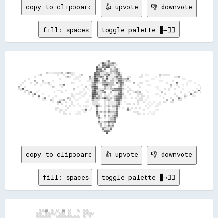
copy to clipboard
👍 upvote
👎 downvote
fill: spaces
toggle palette ▓→✊🏽
                                                                                            ░░▓▓                                                                                              

                                                                                      ░░██▒▒░░▒▒▒▒▓▓▒▒                                                                                        

                                                                                    ▒▒  ▓▓▓▓▒▒▓▓▒▒▒▒░░░░                                                                                      

                                                                                  ██░░░░▓▓▒▒████░░░░▒▒                                                                                        

                                                                                  ██▓▓▓▓  ▓▓    ▒▒░░▒▒▓▓░░                                                                                    

                                                                                  ▓▓▒▒▓▓▒▒░░    ▒▒▒▒▒▒▓▓░░                                                                                    

                              ▒▒░░░░░░░░░░░░░░▒▒  ░░▓▓▒▒░░░░                    ██▓▓▓▓░░░░░░▒▒░░▒▒░░▒▒▓▓██░░                                                                                  

                      ░░▒▒                ░░    ░░      ░░░░    ░░▒▒            ██▓▓▓▓░░░░▒▒▒▒██░░░░░░▒▒██▒▒                    ░░  ░░░░          ▒▒░░░░░░░░░░                                

                  ░░                              ░░▒▒░░    ░░░░░░        ▓▓  ░░██▒▒▒▒▓▓▒▒  ▓▓░░░░░░▒▒██▒▒▓▓      ░░░░        ░░░░            ░░  ░░              ░░░░▒▒                      

            ░░                              ░░            ░░░░░░          ▒▒░░░░████░░  ▒▒░░██░░░░▒▒░░▒▒▓▓▓▓▒▒▒▒▒▒▓▓                      ░░░░                            ░░░░                

        ░░        ▒▒      ▒▒        ░░                          ░░      ░░░░░░░░████▒▒  ▒▒▓▓░░  ▒▒▒▒░░░░████▒▒░░▒▒░░░░              ░░░░          ░░░░          ░░              ░░░░          

      ░░      ░░    ▒▒    ░░░░░░▒▒                      ░░░░                ░░▒▒▓▓▒▒░░░░▒▒▒▒▒▒▒▒▒▒▒▒  ██▒▒██▓▓          ▒▒    ░░░░                        ░░        ▓▓        ░░      ░░      

    ░░            ░░    ░░      ░░░░        ░░░░▓▓                ░░      ░░░░▒▒▓▓░░    ▒▒▓▓██▒▒▒▒▒▒░░  ░░██▒▒░░            ░░        ░░░░                    ▒▒    ░░    ░░  ░░          ░░  

  ▒▒    ░░                          ▒▒░░      ░░              ░░      ▒▒    ▒▒▓▓██▓▓      ▒▒░░░░▒▒      ▒▒▓▓░░    ░░          ░░              ░░░░            ░░      ░░                    ░░

  ░░░░██                                                  ▒▒        ░░  ░░  ░░▒▒██▓▓░░░░░░▒▒░░░░▒▒▒▒▓▓▓▓████▒▒░░    ░░                          ░░      ░░  ░░    ░░      ░░            ░░  ░░

    ░░  ░░▒▒          ░░                  ░░░░    ░░      ░░        ░░    ░░  ▓▓██░░░░▒▒▓▓      ░░██▓▓▓▓▓▓██░░    ░░░░░░    ░░      ░░            ░░        ░░                      ░░    ██  

        ░░  ░░▓▓    ░░                ░░      ░░                ░░░░  ░░    ░░▓▓██▒▒░░░░▒▒▓▓    ▒▒  ░░░░▒▒██░░    ░░    ░░▒▒░░▒▒      ░░            ▒▒                  ░░      ░░    ▒▒░░  ░░

            ░░  ░░▓▓      ░░                            ░░  ░░░░░░  ░░░░    ░░████▓▓░░░░  ░░  ░░░░  ░░░░████▒▒      ░░      ░░░░░░            ░░░░      ░░        ░░        ░░    ██░░        

                ░░    ██        ░░      ░░              ░░░░      ░░░░    ░░░░██▓▓░░▒▒░░  ░░░░░░  ░░▒▒▓▓▓▓██░░░░            ░░  ░░░░  ░░          ░░                ░░      ▒▒░░    ░░░░      

                      ░░  ░░▓▓      ░░              ▒▒░░  ░░    ░░          ░░██▒▒▓▓▒▒░░▒▒██▒▒░░▒▒░░▒▒▓▓████░░░░░░    ░░  ░░  ░░░░    ░░              ░░      ░░      ▓▓░░  ░░                

                          ░░░░    ▒▒░░      ░░░░▒▒    ░░    ░░░░        ░░  ░░▒▒░░░░░░    ░░░░▒▒░░  ▒▒████▒▒                ░░░░░░  ░░                    ▒▒    ▒▒    ░░░░                    

                                    ░░    ▒▒▓▓    ░░    ░░            ░░░░    ░░░░░░      ░░  ░░░░░░░░▒▒▓▓░░  ░░            ░░    ░░    ░░  ░░    ░░  ░░░░    ░░░░                            

                                          ░░  ░░        ░░    ░░              ░░░░░░░░    ░░  ░░░░░░░░▒▒██░░    ░░░░░░  ░░  ░░        ░░  ░░    ░░░░                                          

                                                  ░░  ░░  ░░    ░░  ░░░░░░      ░░██▒▒░░  ░░░░▒▒░░▒▒▒▒██▒▒                          ░░  ░░    ░░░░                                            

                                        ░░░░        ░░                ░░    ░░    ▒▒      ░░  ░░  ░░░░▓▓░░  ░░    ▒▒  ░░  ░░  ░░      ░░                                                      

                                        ░░  ░░░░  ░░              ░░░░██  ░░      ▒▒      ░░  ▒▒░░░░░░▓▓        ░░▓▓░░            ░░          ░░░░                                            

                                            ░░  ░░            ░░░░  ░░░░          ██░░▒▒░░▒▒░░▓▓▒▒▒▒▒▒██                ░░░░░░          ░░  ░░                                                

                                                ░░░░  ░░    ░░░░░░                ▓▓░░    ░░  ░░░░░░▒▒██                    ░░░░  ░░  ░░  ░░░░                                                

                                                                                  ▒▒▒▒    ▒▒  ▒▒░░▒▒▓▓██                                                                                      

                                                                                    ▓▓░░  ░░  ░░▒▒▒▒██░░                                                                                      

                                                                                    ░░        ░░▒▒▒▒▓▓                                                                                        

                                                                                    ▓▓░░░░▒▒▒▒██▓▓▓▓██                                                                                        

                                                                                    ░░▒▒  ░░  ▒▒░░▒▒                                                                                          

                                                                                      ▒▒  ░░░░▓▓▒▒▓▓                                                                                          

                                                                                      ░░▒▒▒▒░░░░▒▒░░                                                                                          

                                                                                        ▓▓░░░░░░██                                                                                            

                                                                                        ░░▓▓▓▓▓▓░░                                                                                            

copy to clipboard
👍 upvote
👎 downvote
fill: spaces
toggle palette ▓→✊🏽
    ░░░░▒▒  ░░  ░░  ▒▒  ░░    ░░  ░░░░                                                                  

  ░░░░  ░░░░░░░░  ░░░░  ░░        ░░░░░░░░                                                              

  ░░░░░░░░░░    ░░░░░░░░░░░░░░░░  ░░  ░░                                                                
