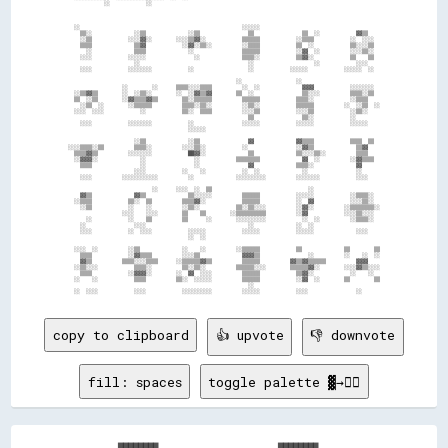
            ░░            ░░                                                                            

  ░░                                                      ░░░░░░                                        

    ▒▒░░              ░░▒▒              ░░▒▒                ▒▒                ▒▒  ░░            ▓▓▒▒    

    ░░▒▒            ░░░░▓▓░░        ░░░░▒▒▓▓░░            ▒▒▒▒▒▒            ░░▒▒▒▒            ░░  ░░░░  

    ▒▒▒▒              ▒▒▓▓            ░░▓▓░░▒▒░░          ░░▒▒▒▒            ▒▒  ░░            ▒▒░░░░▒▒  

      ░░              ▒▒▒▒              ░░                ▒▒▒▒▒▒            ░░▓▓  ░░          ░░░░▒▒░░  

    ░░░░            ░░░░░░                ░░              ▒▒▒▒░░            ▒▒▓▓░░            ▒▒    ▒▒  

                      ░░                                    ░░                    ░░            ░░░░    

    ░░░░            ░░░░░░░░            ░░                  ░░            ░░░░░░            ░░░░░░  ░░  

                                                        ░░                  ░░                          

                  ░░        ░░      ▒▒▒▒░░░░▒▒▒▒          ░░  ░░              ▓▓▓▓            ░░░░░░░░  

  ░░▒▒▓▓▒▒        ░░  ░░▒▒░░        ░░  ░░▓▓▒▒▓▓        ▒▒  ░░                ▒▒░░░░          ▒▒▒▒░░▒▒  

  ▒▒  ░░▒▒        ░░▓▓▒▒▒▒▓▓▒▒        ▒▒░░▒▒▒▒▒▒          ▒▒▒▒▒▒            ▒▒▒▒░░            ░░▒▒▒▒    

    ░░▒▒  ░░        ░░▒▒▒▒▒▒          ▒▒▒▒░░▒▒░░          ░░▒▒░░            ▒▒▒▒▒▒          ░░  ░░▒▒  ░░

  ░░░░  ░░░░            ░░            ▒▒░░  ▒▒▒▒          ░░░░▒▒            ░░░░▒▒            ░░▒▒░░    

                                                            ▒▒                ▒▒░░            ░░        

    ░░░░            ░░░░░░░░            ░░                ░░░░░░            ░░░░░░            ░░░░░░    

                                        ░░░░░░                                                          

                      ░░▒▒              ░░▒▒                ▓▓              ▓▓▒▒▒▒            ▒▒▒▒  ▒▒  

░░░░▒▒▒▒░░▒▒          ▒▒▒▒░░          ░░░░▒▒░░            ░░                ░░▓▓▒▒              ▒▒▓▓    

  ▒▒▒▒▓▓▒▒          ░░░░░░░░            ██▓▓░░              ▒▒              ▒▒░░░░▒▒░░          ▒▒▒▒    

  ░░▓▓▓▓░░              ░░                ░░            ▒▒▒▒▒▒▒▒              ▓▓  ░░          ░░▓▓▒▒▒▒  

    ▒▒▒▒                ░░                ░░                ▓▓              ▒▒▒▒░░              ▓▓      

                      ░░░░            ░░    ░░            ░░  ░░              ░░                ░░      

    ░░░░          ░░░░░░░░░░░░          ░░              ░░░░░░░░░░          ░░░░░░░░            ░░░░    

                            ░░      ░░░░  ░░  ▒▒                                ░░                      

    ▓▓▒▒              ▓▓▒▒              ▒▒░░░░░░          ▒▒▒▒▒▒            ░░░░░░            ░░▒▒▒▒░░  

  ░░▒▒▒▒            ▒▒░░  ▒▒          ▒▒▒▒▓▓░░            ▒▒▒▒▒▒            ░░  ▓▓            ░░░░▒▒░░  

    ░░▒▒            ░░    ░░          ░░▒▒░░            ▒▒░░▒▒░░░░          ░░▓▓░░          ░░▒▒▒▒▒▒▒▒░░

                  ░░░░    ░░░░        ▒▒    ▒▒        ░░▒▒▒▒▒▒▒▒▒▒          ░░▓▓            ░░░░▒▒░░░░  

      ░░            ░░    ▒▒          ▒▒      ░░        ░░░░░░░░░░            ░░  ░░          ░░▒▒▒▒░░  

    ░░                ░░░░                                  ░░              ░░  ░░                      

    ░░░░            ░░  ░░░░            ░░░░░░            ░░░░░░            ░░░░░░              ░░░░    

                                        ░░  ░░                                                          

  ░░░░  ░░          ░░▒▒              ░░    ░░          ░░▒▒▒▒▒▒            ▒▒              ▒▒        ▒▒

    ▒▒▒▒            ░░▓▓▒▒▒▒          ░░░░▒▒              ▓▓▓▓▒▒                ░░          ░░    ░░  ░░

    ▓▓▒▒          ▒▒▒▒░░░░▒▒▒▒      ░░▒▒▒▒▒▒▓▓▒▒          ▒▒▒▒▒▒          ▓▓▒▒▓▓▒▒▒▒▒▒          ▓▓▓▓    

  ░░▒▒░░░░            ▒▒▒▒░░          ▒▒░░▒▒░░          ▒▒▒▒▒▒░░░░        ▒▒▒▒▒▒▓▓░░        ░░░░▓▓▒▒░░░░

    ▒▒▒▒            ░░▓▓▓▓░░        ░░  ▓▓  ░░░░          ▒▒▒▒▒▒            ▒▒▓▓░░            ░░    ░░  

  ░░    ░░            ▒▒▒▒          ▒▒░░  ░░░░░░          ▒▒▒▒▒▒            ░░▓▓  ░░        ▒▒        ▒▒

                                                            ░░                                          

copy to clipboard
👍 upvote
👎 downvote
fill: spaces
toggle palette ▓→✊🏽
          ████████                    ████████          
