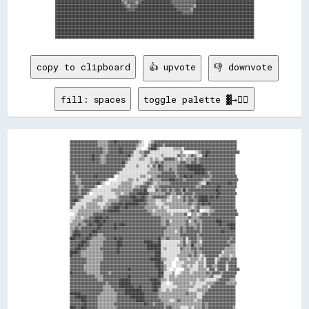
copy to clipboard
👍 upvote
👎 downvote
fill: spaces
toggle palette ▓→✊🏽
▓▓▓▓▓▓▓▓▓▓▓▓▓▓▓▓▓▓▓▓▒▒▒▒▒▒▒▒▓▓▓▓██▓▓▓▓▓▓▓▓▓▓▓▓▓▓▓▓▒▒░░  ░░▒▒▓▓▓▓▓▓▓▓▓▓▓▓▓▓▓▓▓▓▓▓▓▓▓▓▓▓▓▓▓▓▓▓▓▓▓▓▓▓▓▓▓▓▓▓▓▓▓▓▓▓▓▓▓▓▓▓▓▓▓▓

▓▓▓▓▓▓▓▓▓▓▓▓▓▓▓▓▓▓▓▓▒▒▒▒▒▒▒▒▓▓▓▓▓▓▓▓▓▓▓▓▓▓▓▓▓▓▓▓▒▒░░░░  ▒▒▓▓██▓▓▓▓▒▒▓▓▓▓▓▓▓▓▓▓▓▓▓▓▓▓▓▓▓▓▓▓▓▓▓▓▓▓▓▓▓▓▓▓▓▓▓▓▓▓▓▓▓▓▓▓▓▓▓▓▓▓

▓▓▓▓▓▓▓▓▓▓▓▓▓▓▓▓▓▓▓▓▓▓▓▓▒▒▒▒▓▓▓▓▓▓▓▓██▓▓▓▓▓▓▓▓▓▓░░░░  ░░▓▓████▒▒░░░░░░░░░░▒▒▒▒▒▒░░▓▓▓▓▓▓▓▓▓▓▓▓▓▓▓▓▓▓▓▓▓▓▓▓▓▓▓▓▓▓▓▓▓▓▓▓▓▓

▓▓▓▓▓▓▓▓▓▓▓▓▓▓▓▓▓▓▓▓▓▓▓▓▒▒▒▒▓▓▓▓▓▓▓▓██▓▓▓▓▓▓▓▓░░░░▒▒▒▒▓▓▓▓░░░░░░░░░░░░░░░░░░░░░░▒▒      ░░▒▒▓▓▓▓██▓▓▓▓▓▓▓▓▓▓▓▓▓▓▓▓▓▓▓▓▓▓

▓▓▓▓▓▓▓▓▓▓▓▓▓▓▓▓██▓▓▓▓▒▒▒▒▓▓▓▓▓▓▓▓▓▓▓▓▓▓▓▓██▒▒░░░░░░▒▒▓▓░░░░░░░░░░▒▒░░░░░░░░░░▓▓▒▒▒▒░░▒▒▓▓▒▒░░░░▓▓██▓▓▓▓▓▓▓▓▓▓▓▓▓▓▓▓▓▓▓▓

▓▓▓▓▓▓▓▓▓▓▓▓▓▓▓▓██▓▓▓▓▒▒▒▒▓▓▓▓▓▓▓▓▓▓▓▓▓▓▓▓▒▒░░░░░░▒▒▒▒░░░░▒▒░░▒▒░░░░▓▓▓▓▓▓▓▓▒▒░░▒▒░░▒▒▒▒▒▒▓▓▒▒▓▓▓▓▓▓▓▓▓▓▓▓▓▓▓▓▓▓▓▓▓▓▓▓▓▓

▓▓▓▓▓▓▓▓▓▓▓▓▓▓▓▓▓▓▓▓▓▓▒▒▒▒▓▓▓▓▓▓▓▓▓▓▓▓██▒▒░░░░░░░░░░░░░░░░▒▒▒▒▓▓▒▒▓▓▒▒▒▒▒▒▒▒▒▒▒▒▓▓▓▓▒▒▒▒▓▓▓▓▒▒▓▓▓▓▓▓▓▓▓▓▓▓▓▓▓▓▓▓▓▓▓▓▓▓▓▓

▓▓▓▓▓▓▓▓▓▓▓▓▓▓▓▓▓▓▓▓▓▓▓▓▓▓▓▓▓▓▓▓▓▓▓▓▓▓▓▓░░░░░░░░▒▒░░░░░░▒▒░░▓▓▒▒██▓▓▒▒▒▒▒▒▒▒▒▒▓▓▓▓▓▓████████████▓▓▓▓▓▓▓▓▓▓▓▓▓▓▓▓▓▓▓▓▓▓▓▓

▓▓▓▓▓▓▓▓▓▓▓▓▓▓▓▓▓▓▓▓▓▓▓▓▓▓▓▓▓▓▓▓▓▓▓▓▓▓░░░░░░░░░░░░░░░░░░░░▒▒▒▒▒▒▓▓▓▓▒▒▒▒▓▓▒▒▒▒▓▓▓▓▓▓▓▓████████████▓▓▓▓▓▓▓▓▓▓▓▓▓▓▓▓▓▓▓▓▓▓

▓▓▒▒▓▓▓▓▓▓▓▓▓▓▓▓▓▓▓▓▓▓▓▓▓▓▓▓▓▓▓▓▓▓▒▒░░░░░░░░░░░░░░░░░░░░▒▒▒▒▒▒▒▒▒▒▓▓▓▓▓▓▓▓▓▓▒▒▓▓▓▓▓▓▓▓▓▓▓▓████████▓▓▒▒▓▓▓▓▓▓▓▓▓▓▓▓▓▓▓▓▓▓

▓▓▓▓▒▒▓▓▓▓▓▓▓▓▓▓▓▓██▓▓▓▓▓▓▓▓▓▓▓▓  ░░░░░░░░░░░░░░░░▒▒▒▒░░░░▒▒▒▒▓▓▓▓▓▓▓▓▓▓▓▓▓▓▒▒▓▓▓▓██▓▓██▓▓▓▓▓▓▓▓▓▓▓▓▒▒▓▓▓▓▓▓▓▓▓▓▓▓▓▓▓▓▓▓

▓▓▓▓▒▒▒▒▓▓▓▓▓▓▓▓▓▓▓▓▓▓▓▓▓▓▒▒    ░░░░░░░░▒▒▒▒░░▒▒░░░░░░▒▒▓▓▒▒▒▒▒▒▓▓▓▓▓▓████▓▓▓▓▓▓▒▒▓▓▓▓▓▓▓▓▓▓▓▓▒▒▒▒▒▒▓▓▓▓▓▓▓▓▓▓▓▓▓▓▓▓▓▓▓▓

▓▓▓▓▒▒▒▒▓▓▓▓▓▓▓▓▓▓▓▓██▒▒░░  ░░░░░░░░▒▒▒▒▒▒▒▒░░░░░░░░▒▒▓▓▓▓▒▒░░▒▒▒▒▒▒▒▒▒▒▓▓▓▓▓▓▓▓▓▓▓▓▓▓▓▓▓▓▓▓▒▒░░░░██▓▓▓▓▓▓▓▓▓▓▓▓▓▓██▓▓▓▓

▓▓▓▓▓▓▒▒▒▒▓▓▓▓▓▓▓▓▒▒  ░░░░░░░░░░░░▒▒▒▒▒▒▒▒▒▒░░▒▒▒▒▓▓▓▓▓▓▒▒░░▒▒▒▒▓▓▓▓▓▓▓▓▓▓▓▓▓▓▓▓▓▓▓▓▓▓▓▓▓▓▒▒▒▒▓▓▓▓▓▓▓▓▓▓▓▓██▓▓▓▓▓▓▓▓▓▓▓▓

▓▓▓▓▓▓▒▒▓▓▓▓▓▓▒▒░░░░░░░░░░░░░░▒▒▒▒▒▒▒▒▒▒▒▒▒▒▒▒▓▓▓▓▓▓▓▓██░░░░░░▓▓▒▒▓▓▓▓▒▒▓▓▒▒▓▓▓▓▒▒██▒▒▓▓▓▓▓▓▓▓▓▓▓▓▓▓▓▓▓▓▓▓██▓▓▓▓▓▓▓▓▓▓▓▓

▓▓▓▓▓▓▒▒▓▓▓▓▒▒  ░░░░░░░░░░░░░░░░▒▒▒▒░░▒▒▒▒▓▓▓▓▓▓████████▒▒▒▒▒▒▒▒▒▒▒▒▓▓▓▓▒▒▒▒▓▓▓▓▒▒▓▓▓▓▓▓▒▒▓▓▓▓▓▓▓▓▓▓▓▓▓▓▓▓██▓▓▓▓▓▓▓▓▓▓▓▓

▓▓▓▓▓▓▓▓▓▓░░░░░░░░░░▒▒▒▒░░░░░░░░░░▒▒▓▓▓▓▓▓▓▓████▓▓▓▓██▓▓▒▒▒▒▓▓▓▓▓▓▓▓▓▓▒▒░░▒▒▒▒░░▒▒▓▓▒▒▓▓▒▒▓▓▓▓██████▓▓██▓▓██▓▓▓▓▓▓▓▓▓▓▓▓

▓▓████▒▒░░░░░░░░▒▒▒▒▒▒▒▒░░░░▒▒▒▒▒▒▒▒▓▓▓▓▓▓▓▓▓▓████████▓▓▒▒▒▒▒▒░░░░▒▒▒▒░░░░▒▒▒▒▒▒▒▒▓▓▒▒▓▓▓▓▒▒▓▓██████▓▓▓▓▓▓▓▓▓▓▓▓▓▓▓▓▓▓▓▓

▓▓▓▓░░░░░░░░▒▒▒▒▒▒▒▒░░░░░░▒▒▒▒▓▓▓▓▓▓██▓▓██████████▓▓▓▓▓▓▒▒▒▒▒▒░░░░░░▒▒▒▒▒▒▒▒▒▒▒▒▒▒▒▒▒▒▓▓▒▒▒▒▓▓▓▓██▓▓██▓▓▓▓▓▓▓▓▓▓▓▓▓▓▓▓▓▓

▓▓░░░░░░▒▒░░▒▒▒▒▒▒▒▒▒▒░░▒▒▒▒▓▓▓▓████▓▓▓▓██▓▓▓▓▓▓▓▓▓▓▓▓▒▒▒▒▒▒▒▒▒▒░░▒▒░░░░▒▒▒▒▒▒▒▒▒▒▒▒▒▒▒▒░░▒▒▓▓▒▒▒▒▒▒▒▒▓▓▓▓▓▓▓▓▓▓▓▓▓▓▓▓▓▓

░░░░░░▒▒▒▒▒▒▒▒▒▒▒▒▒▒▒▒▒▒▓▓▓▓████████▓▓▓▓▓▓▓▓▓▓▓▓▓▓▓▓▓▓▓▓▒▒▒▒░░▒▒▒▒▒▒▒▒░░░░░░░░░░░░░░░░▒▒▓▓▒▒▓▓  ░░░░▒▒▒▒▓▓▓▓▓▓▓▓▓▓▓▓▓▓▓▓

  ░░▒▒▒▒▒▒▒▒▒▒▒▒▓▓▓▓▓▓▓▓▓▓▓▓▓▓▓▓▓▓▓▓▓▓▓▓▓▓▓▓▓▓▓▓▓▓▓▓▓▓▓▓▓▓▒▒▒▒▒▒▒▒▒▒▒▒▒▒░░▒▒▒▒▒▒▒▒▓▓  ▒▒▒▒░░▒▒▓▓▓▓▒▒▓▓▓▓▓▓▓▓▓▓▓▓▓▓▓▓▓▓▓▓

░░░░▒▒▒▒░░▒▒▒▒▓▓▓▓██████▓▓██▓▓▓▓▓▓▓▓▓▓▓▓▓▓▓▓▓▓▓▓▓▓▓▓▓▓▓▓▓▓▓▓▓▓▓▓▓▓▒▒▒▒▒▒▒▒▒▒▒▒▒▒▒▒▒▒▒▒▓▓▒▒▒▒▒▒▓▓▓▓▓▓▓▓▓▓▓▓▓▓▓▓▓▓▓▓▓▓▓▓▓▓

░░▒▒▒▒▒▒▒▒▓▓▓▓▓▓▓▓████▓▓██▓▓▓▓▓▓▓▓▓▓▓▓▓▓▓▓▓▓▓▓▓▓▓▓▓▓▓▓▓▓▓▓▓▓▓▓▓▓▓▓▒▒▒▒▓▓░░▒▒▒▒▒▒▒▒▒▒▓▓░░▒▒▓▓▒▒▒▒▓▓▓▓▓▓▓▓▓▓████▓▓▓▓▓▓▓▓▓▓

▒▒▒▒▒▒▓▓▒▒▒▒▓▓██▓▓▓▓████▓▓▓▓▓▓▓▓██▓▓████▓▓▓▓▓▓▓▓▓▓▓▓▓▓▓▓▓▓▓▓▓▓▓▓▓▓▒▒▒▒▓▓▒▒▒▒▒▒▒▒▒▒▒▒▓▓▒▒▒▒▒▒▓▓▒▒▓▓▓▓▓▓▓▓▓▓▓▓██▓▓▓▓██████

▒▒▒▒▓▓▒▒▓▓▓▓▓▓▓▓▓▓▓▓██▓▓▓▓▓▓▓▓▓▓██▓▓▓▓▓▓▓▓▓▓▓▓▓▓▓▓▓▓▓▓▓▓▓▓▓▓▓▓▓▓▓▓▓▓▓▓▒▒▒▒▒▒▒▒▒▒▓▓▒▒▓▓▓▓▓▓▒▒▓▓▒▒▓▓▓▓▓▓▓▓▓▓▓▓▓▓▓▓▓▓▓▓████

▒▒▓▓██▓▓▓▓▓▓▓▓▓▓████▓▓▓▓▓▓▓▓▓▓▓▓▓▓▓▓▓▓▓▓▓▓▓▓▓▓▓▓▓▓▓▓▓▓▓▓▓▓▓▓▓▓▓▓▓▓▓▓▒▒▒▒▒▒▒▒░░▒▒▓▓▒▒▓▓▓▓▓▓▓▓▓▓▒▒▓▓▓▓▓▓▓▓▓▓▓▓▓▓██▓▓▓▓▓▓▓▓

▒▒██████▓▓▓▓▓▓██▓▓▓▓▒▒▒▒▓▓▓▓▓▓▓▓▓▓▓▓▓▓▓▓▓▓▓▓▓▓▓▓▓▓▓▓▓▓▓▓▓▓▓▓▓▓▓▓▓▓▓▓▒▒▒▒▒▒▒▒▒▒▒▒▓▓▓▓▓▓▓▓▓▓▓▓▒▒▓▓▓▓▓▓▓▓▓▓▓▓▓▓▓▓▓▓▓▓▓▓▓▓▓▓

████▓▓▓▓▓▓▓▓██▓▓▒▒▒▒▒▒▒▒▒▒▓▓▓▓▓▓██▓▓██▓▓▓▓▓▓▓▓▓▓▓▓▓▓▓▓▓▓▓▓▓▓▓▓▓▓██▒▒▒▒▓▓▒▒▒▒▒▒▒▒▒▒▓▓░░▓▓▓▓▓▓▒▒▒▒▓▓▓▓▓▓▓▓▓▓▓▓▓▓▓▓▓▓▓▓▒▒▓▓

▓▓▓▓▓▓▓▓████▓▓▒▒▒▒▒▒▒▒▒▒▓▓▓▓▓▓▓▓▓▓████▓▓▓▓▓▓▓▓▓▓▓▓▓▓▓▓██████▓▓▓▓██░░░░░░░░░░░░░░▒▒▓▓░░▒▒▓▓▓▓▒▒░░▓▓▓▓▓▓▓▓▓▓▓▓▓▓▓▓▓▓▒▒▓▓▓▓

▓▓▓▓▓▓████▓▓▓▓▒▒▒▒▒▒▒▒▒▒▓▓▓▓▓▓▓▓▓▓████▓▓▓▓▓▓▓▓▓▓▓▓▓▓▓▓▓▓██████████░░░░░░░░░░░░▒▒▒▒▓▓▒▒▒▒██▒▒▒▒▒▒▓▓▓▓▓▓▓▓▓▓▓▓▓▓▓▓▓▓▓▓▒▒▒▒

▓▓▓▓████▓▓▓▓▒▒▒▒▒▒▒▒▒▒▓▓▓▓▓▓▓▓▓▓▓▓██▓▓▓▓▓▓▓▓▓▓▓▓▓▓▓▓▓▓▓▓██████████░░▒▒░░░░░░░░░░▓▓▒▒▒▒▒▒▓▓▓▓▒▒▓▓▓▓▓▓▓▓▓▓▓▓▓▓▓▓▓▓▒▒▒▒▒▒▒▒

██████▓▓▒▒▒▒▒▒▒▒▒▒▒▒▒▒▒▒▓▓▓▓▓▓▓▓▓▓██▓▓▓▓▓▓▓▓▓▓▓▓▓▓▓▓▓▓▓▓▓▓▓▓▓▓████░░░░░░░░░░░░░░▒▒▒▒▒▒▒▒▒▒▓▓▒▒▒▒▓▓▓▓▓▓▓▓▓▓▓▓▓▓░░▒▒▒▒▒▒▒▒

██▓▓▓▓▓▓▒▒▒▒▒▒▒▒▒▒▒▒▒▒▒▒▓▓▓▓▓▓▓▓▓▓▓▓▓▓▓▓▓▓▓▓▓▓▓▓▓▓▓▓▓▓▓▓▓▓▓▓▓▓████░░░░░░░░░░░░▒▒▒▒▒▒▒▒▓▓▒▒▓▓▒▒░░▒▒▓▓▓▓▓▓▓▓▓▓░░▒▒▒▒▒▒░░▒▒

▓▓▓▓▓▓▓▓▓▓▓▓▒▒▒▒▒▒▒▒▒▒▒▒▓▓▓▓▓▓▓▓▓▓▓▓▓▓▓▓▓▓▓▓▓▓▓▓▓▓▓▓▓▓▓▓▓▓████████▒▒▒▒░░░░░░  ▒▒▒▒▒▒░░▒▒▒▒▒▒░░▒▒░░▓▓▓▓▓▓░░▒▒▓▓▓▓▓▓▒▒▓▓▓▓

▓▓▓▓▓▓▓▓▓▓▓▓▒▒▒▒▒▒▒▒▒▒▓▓▓▓▓▓▓▓▓▓▓▓▓▓▓▓▓▓▓▓▓▓▓▓▓▓▓▓▓▓▓▓▓▓▓▓▓▓▓▓████▓▓░░░░░░  ░░░░░░▒▒▒▒▒▒▒▒░░▒▒▒▒░░▓▓▓▓▓▓░░▓▓▓▓▓▓▒▒▓▓▓▓▓▓

▓▓▓▓▓▓▓▓▓▓▒▒▒▒▒▒▒▒▒▒▒▒▓▓▓▓▓▓▓▓▓▓▓▓▓▓▓▓▓▓▓▓▓▓▓▓▓▓▓▓▓▓▓▓▓▓▓▓▓▓▓▓████▓▓▒▒░░░░  ░░░░▒▒▒▒░░▒▒░░░░▒▒▒▒░░▓▓▓▓▒▒▒▒▓▓▓▓▓▓░░▓▓▓▓▓▓

▓▓▓▓▓▓▓▓▓▓▒▒▒▒▒▒▒▒▒▒▒▒▓▓▓▓▓▓▓▓▓▓▓▓▓▓▓▓▓▓▓▓██▓▓▓▓▓▓▓▓▓▓▓▓▓▓▓▓▓▓▓▓██▓▓▒▒░░  ░░    ▒▒▒▒░░░░░░▒▒▒▒▒▒░░▓▓▓▓░░▓▓▓▓▓▓░░▓▓▓▓▓▓▓▓

██▓▓▓▓▓▓▓▓▓▓▒▒▒▒▒▒▒▒▒▒▓▓▓▓▓▓▒▒▓▓▓▓▓▓▓▓▓▓▓▓▓▓▓▓▓▓▓▓▓▓▓▓▓▓▓▓▓▓▓▓▓▓████░░░░░░▒▒  ░░▒▒▒▒▒▒░░▒▒▒▒▒▒▒▒▒▒▓▓▒▒▓▓▓▓▓▓▒▒▓▓▓▓▓▓▓▓▓▓

▓▓▓▓▓▓▓▓▓▓▓▓▓▓▓▓▓▓▒▒▒▒▒▒▓▓▓▓▓▓▓▓▓▓▓▓▓▓▓▓▓▓██▓▓▓▓▓▓▓▓▓▓▓▓▓▓▓▓▓▓▓▓██▓▓░░░░▒▒▒▒░░▒▒▒▒▒▒▒▒▒▒▒▒▒▒▒▒▒▒▒▒▒▒▒▒▓▓░░░░░░▓▓▓▓▓▓▓▓▓▓

▓▓▓▓▓▓▓▓▓▓▓▓▓▓▓▓▓▓▓▓▒▒▒▒▓▓▓▓▓▓▓▓▓▓▓▓████████▓▓▓▓▓▓▓▓▓▓▓▓▓▓██████▓▓▒▒▒▒░░▒▒▒▒▒▒▒▒▒▒▒▒▒▒▒▒▒▒▒▒░░▒▒▒▒░░░░░░░░▒▒▓▓▓▓▓▓▓▓▒▒▒▒

▓▓▓▓▓▓▓▓▓▓▓▓▓▓▓▓▓▓▓▓▓▓▓▓▓▓▒▒▓▓▓▓▓▓▓▓████████▓▓▓▓▓▓▓▓▓▓▓▓▓▓▓▓██████░░░░  ░░▒▒▒▒▒▒▒▒▒▒▒▒░░▒▒░░░░░░░░▒▒▒▒▒▒▓▓▓▓▓▓▓▓▒▒▒▒▒▒▒▒

▓▓▓▓▓▓▓▓▓▓▓▓▓▓▓▓▓▓▓▓▓▓▓▓▒▒▒▒▒▒▓▓▓▓▓▓██████████▓▓▓▓██▓▓▓▓▓▓▓▓████▓▓░░░░░░░░░░░░▒▒▒▒▒▒▒▒▒▒▒▒░░░░░░▒▒▒▒░░▓▓▓▓▓▓▓▓▓▓▓▓▓▓▓▓▓▓

▓▓▓▓▓▓▓▓▓▓▓▓▓▓▓▓▓▓▓▓▓▓▓▓▒▒▒▒▒▒▒▒▓▓▓▓▓▓▓▓████████████▓▓▓▓▓▓▓▓████▒▒░░░░▒▒░░▒▒▒▒▒▒▒▒▒▒▒▒░░░░░░▒▒▒▒▒▒▒▒▓▓▓▓▓▓▓▓▓▓▓▓▓▓▓▓▓▓▓▓

████████▓▓▓▓▓▓▓▓▓▓▓▓▓▓▒▒▒▒▒▒▒▒▒▒▒▒▓▓▓▓▓▓██████████████▓▓▓▓▓▓▓▓▓▓▒▒▒▒▒▒▒▒▒▒▒▒▒▒▒▒▒▒▒▒▓▓▒▒▒▒▒▒░░░░▒▒▓▓▓▓▓▓▓▓▓▓▓▓▓▓▓▓▓▓▓▓▓▓

▓▓▓▓████████▓▓▓▓▓▓▓▓▒▒▒▒▒▒▒▒▒▒▒▒▒▒▓▓▓▓▓▓▓▓▓▓██████████▓▓▓▓▓▓▓▓▓▓▒▒▒▒▒▒▒▒▒▒▒▒▒▒▒▒▒▒▒▒▒▒▒▒▒▒▒▒░░░░▓▓▓▓▓▓▓▓▓▓▓▓▓▓▓▓▓▓▓▓▓▓▓▓

▓▓▓▓▓▓▓▓████▓▓▓▓▓▓▓▓▒▒▒▒▒▒▒▒▒▒▒▒▒▒▓▓▓▓▓▓▓▓▓▓▓▓▓▓██████▓▓▓▓▓▓▓▓▓▓▓▓▒▒▒▒▒▒░░░░▒▒▓▓▒▒▒▒▒▒▒▒▒▒░░▒▒▒▒▓▓▓▓▓▓▓▓▓▓▓▓▓▓▓▓▓▓▓▓▓▓▓▓

▓▓▓▓▓▓▓▓▓▓██▓▓▓▓▓▓▓▓▒▒▒▒▒▒▒▒▒▒▒▒▓▓▓▓▓▓▓▓▓▓▓▓▓▓▓▓▓▓▓▓▓▓██▓▓▓▓▒▒▓▓▓▓▓▓▒▒▒▒▒▒▒▒▒▒▒▒▒▒▒▒▒▒▒▒▒▒▒▒▒▒▒▒▓▓▒▒▓▓▓▓▓▓▓▓▓▓▓▓▓▓▓▓▓▓▓▓

████▓▓▓▓████▓▓▓▓▓▓▓▓▒▒▒▒▒▒▒▒▒▒▒▒▒▒▓▓▓▓▓▓▓▓▓▓▓▓▓▓▓▓▓▓▓▓▓▓▓▓▓▓▓▓▓▓▓▓▓▓▒▒▓▓▓▓▒▒▒▒▒▒░░░░░░▒▒░░▒▒▒▒▒▒▓▓▒▒▓▓▓▓▓▓▓▓▓▓▓▓▓▓▓▓▓▓▒▒
