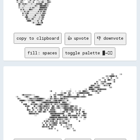
copy to clipboard
👍 upvote
👎 downvote
fill: spaces
toggle palette ▓→✊🏽
                                                                                                      ▒▒▒▒      ░░▒▒

                                                                                                ▒▒▒▒░░▓▓██████░░▓▓  

                                                                                            ▒▒▒▒  ░░▒▒  ▓▓    ░░▒▒  

                                                                                        ░░▒▒    ▓▓  ████▒▒░░░░▓▓    

                                                                                      ▓▓░░  ▒▒▒▒▒▒██░░      ░░▓▓    

                                                                                    ██░░▒▒  ░░▒▒▓▓░░░░▒▒▓▓▓▓██      

                                                                                ▓▓▓▓▓▓░░░░▒▒▓▓░░  ░░▓▓▒▒▒▒░░██      

                                                                              ▓▓████░░▒▒▓▓▓▓▓▓▒▒          ▒▒▒▒      

                                                          ░░              ░░▒▒  ██▓▓████▒▒░░░░██▓▓██▓▓▓▓▓▓▓▓        

                                    ░░▓▓          ░░    ░░░░▒▒▒▒    ░░  ░░▒▒  ████▓▓▒▒░░  ░░▓▓▒▒▒▒██▒▒░░▓▓░░        

                                          ▒▒    ░░▒▒░░▓▓▓▓  ▓▓▒▒  ░░  ░░▒▒▒▒██████▓▓▓▓▓▓██▓▓      ░░░░▓▓░░          

      ░░██▒▒▒▒▒▒▒▒▒▒▒▒░░░░░░                ░░  ▒▒▓▓░░▒▒▓▓▓▓██▓▓░░░░  ▒▒██▒▒      ██▒▒    ▒▒    ██▓▓▓▓░░            

░░▒▒      ░░▒▒██▒▒░░    ▒▒▓▓██▓▓░░          ░░██  ▓▓▓▓    ▒▒░░▒▒██▓▓▓▓██▓▓▓▓▓▓▓▓▓▓▓▓████▒▒▒▒▓▓▓▓▓▓▒▒                

  ▓▓▒▒░░      ░░░░▓▓▓▓▒▒▒▒▒▒▒▒▓▓▓▓████▓▓▒▒░░  ░░░░▓▓▒▒░░▓▓▓▓▒▒▒▒░░▓▓██▒▒▓▓▒▒▒▒░░    ░░▒▒▒▒                          

    ▓▓██████▒▒░░░░▒▒▒▒▓▓▓▓▒▒▒▒▓▓██████▓▓▒▒░░░░▓▓▓▓▒▒▓▓░░░░▒▒▓▓██▒▒▓▓██▓▓▒▒▒▒░░░░▓▓░░                                

      ▓▓      ░░  ▒▒██▓▓    ░░░░▒▒▓▓████▓▓▓▓▓▓████▓▓▓▓████▒▒██  ▓▓██▓▓▒▒  ░░░░                                      

        ▓▓▓▓██    ▓▓▒▒▒▒▓▓██▒▒░░▒▒██▒▒░░▒▒██▓▓▓▓░░▓▓░░░░▓▓▒▒▒▒░░▒▒▓▓▓▓▓▓████▓▓▒▒░░                                  

          ▓▓▒▒██▒▒    ██░░░░▒▒▓▓██▒▒▒▒██▓▓▓▓▒▒▒▒  ██▓▓  ▒▒██▒▒░░▒▒▒▒▓▓██▓▓▒▒░░▓▓██▓▓░░▒▒▒▒                          

            ▓▓    ██░░░░▓▓░░░░▓▓██▒▒▓▓░░▓▓▒▒▓▓  ████▒▒░░▒▒▓▓▓▓░░░░▒▒████▓▓▓▓▓▓██▓▓░░▒▒▓▓▒▒  ▒▒░░                    

            ██▓▓▒▒  ▓▓░░  ▒▒░░▓▓██░░░░██░░▓▓  ▓▓▓▓▓▓▓▓░░    ░░  ░░██████▒▒▓▓▓▓██▒▒▒▒▓▓▓▓░░██  ░░░░                  

              ▓▓▒▒▓▓░░░░▓▓  ▓▓██▒▒░░██▓▓░░  ▓▓▓▓▓▓▓▓██▒▒    ░░░░▓▓▓▓░░██░░░░░░██▒▒  ▒▒  ▓▓  ▓▓██                    

              ▓▓██▓▓▓▓▓▓▒▒▓▓▒▒            ▓▓██▓▓▓▓██▓▓▓▓▓▓▓▓▓▓██░░  ░░▓▓▓▓      ██░░▓▓░░  ██▓▓▒▒                    

                    ░░░░              ░░▓▓████▓▓▓▓████  ░░██░░▒▒░░██▓▓▒▒▓▓▓▓▓▓▓▓░░▓▓  ▒▒▓▓▓▓▒▒                      

                                    ▓▓██████▓▓██▒▒████▓▓▓▓▓▓▓▓██▒▒  ██░░▒▒▓▓▓▓▓▓  ░░▒▒  ▓▓▓▓                        

                                ░░░░▓▓▒▒▒▒▓▓██▒▒░░██▒▒▓▓▒▒▒▒░░▒▒▓▓▒▒░░░░      ▒▒      ░░░░                          

                              ▓▓░░██▒▒░░▓▓▒▒██░░▒▒▓▓  ▒▒░░▒▒▓▓░░░░░░▓▓          ▓▓                                  

                            ▒▒  ▓▓░░░░▒▒░░▒▒▓▓██▓▓▓▓  ██▒▒▒▒▓▓▓▓██░░░░                                              

                            ░░██  ██  ██▒▒▒▒▓▓▓▓▓▓    ▓▓    ▒▒░░▒▒▒▒▓▓                                              

                            ▓▓▓▓▒▒▓▓▒▒▓▓  ██▒▒          ▒▒░░▒▒▒▒░░░░▒▒                                              

                                  ░░▓▓▒▒▓▓  ▒▒            ▓▓▒▒░░  ▒▒                                                
