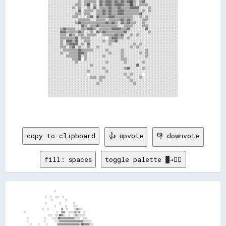
            ░░░░░░░░░░░░░░░░░░░░▒▒░░▒▒▒▒▒▒▒▒░░▓▓▒▒▓▓▓▓▒▒▓▓▒▒▓▓▒▒▓▓██▒▒░░▒▒▓▓░░░░░░░░░░░░░░░░░░░░░░            

            ░░░░░░░░░░░░░░░░░░▒▒▒▒░░▒▒██░░▒▒░░▓▓▒▒▓▓▓▓▒▒▓▓▓▓▓▓▒▒▒▒██▒▒░░▒▒▒▒▒▒░░░░░░░░░░░░░░░░░░░░            

            ░░░░░░░░░░░░░░░░▒▒░░▒▒░░░░▒▒░░▓▓░░▒▒▒▒▒▒▓▓▒▒▒▒▓▓▒▒▒▒▒▒▓▓▓▓▓▓░░░░░░▒▒░░░░░░░░░░░░░░░░░░            

            ░░░░░░░░░░░░░░░░░░░░▓▓░░▒▒▒▒▒▒░░▒▒▒▒▓▓▒▒▓▓▒▒▒▒▓▓▓▓▒▒▒▒▒▒▒▒▒▒░░▒▒░░▒▒░░░░░░░░░░░░░░░░░░            

            ░░░░░░░░░░░░░░░░░░▒▒▒▒░░▒▒▒▒░░░░▒▒▒▒▓▓▒▒▓▓▒▒▒▒▓▓▓▓▒▒▒▒▒▒▒▒▒▒▓▓░░░░░░░░░░░░░░░░░░░░░░░░            

            ░░░░░░░░░░░░░░░░▒▒▒▒░░░░░░▒▒▓▓░░▓▓▒▒▒▒▒▒▓▓▓▓▒▒▒▒▒▒▒▒▒▒▒▒░░░░▒▒░░▒▒░░░░░░░░░░░░░░░░░░░░            

            ░░░░░░░░░░░░░░░░░░░░▒▒▒▒▒▒▒▒░░░░▒▒▒▒▒▒░░▒▒▒▒▒▒▒▒▓▓▒▒▓▓▒▒░░░░░░▒▒▒▒░░░░░░░░░░░░░░░░░░░░            

            ░░░░░░░░░░░░░░░░░░▒▒▓▓▒▒▒▒▒▒▒▒▒▒▒▒▒▒▒▒▓▓▒▒▓▓▒▒░░▓▓▒▒▓▓▒▒▒▒░░░░▒▒░░░░░░░░░░░░░░░░░░░░░░            

            ░░░░░░░░░░░░░░░░░░░░░░▓▓▒▒░░▒▒▒▒▓▓▒▒▒▒▒▒▒▒▒▒▒▒░░░░▒▒▒▒▒▒░░░░░░▒▒▒▒░░░░░░░░░░░░░░░░░░░░            

            ░░░░░░░░▒▒▓▓▒▒▒▒▒▒░░░░▒▒▒▒▓▓▓▓▒▒░░▒▒▒▒▒▒▒▒▓▓▓▓▓▓▒▒▒▒▓▓░░░░░░░░░░▓▓░░░░░░░░░░░░░░░░░░░░            

            ░░░░░░░░▓▓▓▓▒▒▒▒▒▒▒▒▓▓▒▒░░░░▒▒░░▓▓▒▒▓▓▒▒▒▒▒▒▒▒▒▒▒▒▓▓░░░░░░░░░░░░░░▒▒░░░░░░░░░░░░░░░░░░            

            ░░░░░░░░▒▒▒▒░░▓▓▒▒░░▒▒▒▒░░▒▒▒▒▒▒░░░░▒▒▒▒▒▒▒▒▓▓▒▒▓▓░░░░▒▒░░▒▒░░░░░░░░░░░░░░░░░░░░░░░░░░            

            ░░░░░░░░▒▒▒▒▒▒▒▒▒▒▓▓░░▒▒▒▒▒▒░░░░░░░░░░  ▒▒▓▓▓▓▒▒▒▒░░▒▒░░░░░░░░░░░░░░░░░░░░░░░░░░░░░░░░            

            ░░░░░░░░▒▒░░▓▓▓▓▒▒▓▓░░░░▒▒▒▒░░░░░░░░▒▒░░▒▒▒▒▓▓░░░░░░░░░░░░░░░░░░░░░░░░░░░░░░░░░░░░░░░░            

            ░░░░░░░░▒▒░░▒▒▓▓▓▓▓▓░░▒▒░░▓▓░░░░░░░░░░░░▒▒░░░░░░░░░░░░░░▒▒░░▒▒░░░░░░░░░░░░░░░░░░░░░░░░            

            ░░░░░░░░▒▒▒▒░░▒▒▓▓░░▒▒░░░░▒▒░░░░▒▒░░░░░░░░░░░░░░░░░░░░▒▒░░▒▒░░░░░░░░░░░░░░░░░░░░░░░░░░            

            ░░░░░░░░░░▒▒▒▒▒▒▒▒▒▒▓▓▒▒▒▒▒▒▒▒░░░░░░░░▒▒░░░░░░░░▒▒░░░░░░░░░░░░░░▒▒░░░░░░░░░░░░░░░░░░░░            

            ░░░░░░░░▒▒░░░░▒▒▒▒▒▒▓▓▓▓▒▒░░░░░░░░░░░░░░▒▒░░░░░░▒▒░░░░░░░░░░▒▒░░▒▒░░░░░░░░░░░░░░░░░░░░            

            ░░░░░░░░░░░░▒▒▒▒▒▒▒▒▓▓░░▒▒░░░░░░░░░░▒▒░░░░░░░░░░▒▒░░░░░░░░░░░░░░▒▒░░░░░░░░░░░░░░░░░░░░            

            ░░░░░░░░░░░░░░░░▒▒▒▒▓▓  ▒▒░░░░░░░░░░░░░░░░░░░░░░▒▒▒▒░░░░░░░░░░░░░░░░░░░░░░░░░░░░░░░░░░            

            ░░░░░░░░░░░░░░░░░░▒▒░░░░░░░░░░░░░░░░░░▒▒░░░░░░░░░░▒▒░░░░░░░░░░▒▒░░░░░░░░░░░░░░░░░░░░░░            

            ░░░░░░░░░░░░░░░░░░░░░░░░░░░░▒▒░░░░░░░░░░░░░░░░░░░░░░░░░░░░▓▓░░░░░░░░░░░░░░░░░░░░░░░░░░            

            ░░░░░░░░░░░░░░░░░░░░░░░░░░░░░░░░░░░░▒▒░░░░░░░░░░░░▒▒▓▓░░░░░░░░▒▒░░░░░░░░░░░░░░░░░░░░░░            

            ░░░░░░░░░░░░░░░░░░░░░░░░░░▒▒░░░░░░░░░░▒▒░░░░░░░░░░░░░░░░░░░░░░░░░░░░░░░░░░░░░░░░░░░░░░            

            ░░░░░░░░░░░░░░░░░░░░░░░░░░  ░░░░░░░░░░░░░░░░░░░░░░▒▒░░▒▒░░░░░░  ░░░░░░░░░░░░░░░░░░░░░░            

            ░░░░░░░░░░░░░░░░░░░░░░░░░░░░▒▒▒▒░░▒▒▒▒░░░░░░░░░░░░░░▒▒░░░░░░▒▒░░░░░░░░░░░░░░░░░░░░░░░░            

            ░░░░░░░░░░░░░░░░░░░░░░░░░░░░░░░░░░▒▒░░░░░░░░░░░░░░░░░░▒▒░░░░░░░░░░░░░░░░░░░░░░░░░░░░░░            

            ░░░░░░░░░░░░░░░░░░░░░░░░░░░░░░░░▒▒░░░░░░░░░░░░░░░░░░░░░░▒▒░░░░░░░░░░░░░░░░░░░░░░░░░░░░            

            ░░░░░░░░░░░░░░░░░░░░░░░░░░░░░░░░░░░░░░░░░░░░░░░░░░░░░░░░░░░░░░░░░░░░░░░░░░░░░░░░░░░░░░            

            ░░░░░░░░░░░░░░░░░░░░░░░░░░░░░░░░░░░░░░░░░░░░░░░░░░░░░░░░░░░░░░░░░░░░░░░░░░░░░░░░░░░░░░            

            ░░░░░░░░░░░░░░░░░░░░░░░░░░░░░░░░░░░░░░░░░░░░░░░░░░░░░░░░░░░░░░░░░░░░░░░░░░░░░░░░░░░░░░            

            ░░░░░░░░░░░░░░░░░░░░░░░░░░░░░░░░░░░░░░░░░░░░░░░░░░░░░░░░░░░░░░░░░░░░░░░░░░░░░░░░░░░░░░            

copy to clipboard
👍 upvote
👎 downvote
fill: spaces
toggle palette ▓→✊🏽
                    ░░                                                                                                

              ░░  ░░  ░░░░  ░░                                                                                        

                  ░░        ░░                                                                                        

              ░░        ░░        ░░                                                                                  

                    ░░      ░░    ░░░░                                                                                

            ░░  ░░        ▒▒  ░░    ░░▒▒░░░░                                                                          

░░                    ░░  ▒▒▒▒  ░░░░░░▒▒░░▒▒  ░░                                                                      

                ░░░░  ░░░░▓▓▒▒░░  ░░  ░░▒▒░░░░░░░░                                                                    

  ░░          ░░    ░░░░░░▓▓▒▒▒▒▒▒▒▒▒▒▒▒▒▒░░░░░░  ░░░░                                                                

  ░░          ░░      ░░░░▒▒▒▒▒▒▒▒▒▒▒▒▒▒▒▒▒▒▒▒▒▒▒▒░░░░░░░░                                                            

    ░░    ░░    ░░      ▒▒▒▒▒▒▒▒▒▒▒▒▒▒▒▒▒▒▒▒▒▒░░▓▓▒▒▒▒▒▒░░░░                                                          
