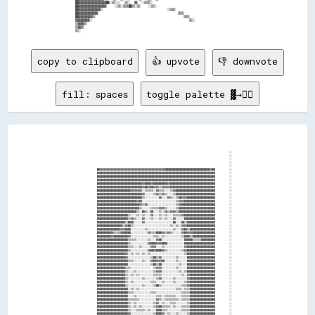
                      ██▓▓▓▓▓▓▓▓▓▓▓▓▓▓▓▓▓▓▓▓██░░▒▒░░░░  ▒▒░░  ▓▓  ░░▒▒▒▒░░                                                

                      ██▓▓▓▓▓▓▓▓▓▓▓▓▓▓▓▓▓▓▓▓    ░░▒▒░░▒▒▒▒██▒▒░░▒▒    ░░▒▒░░                                              

                      ██▓▓▓▓▓▓▓▓▓▓▓▓▓▓▓▓░░                              ░░▒▒▒▒                                            

                      ██▓▓▓▓▓▓▓▓▓▓▓▓▓▓                                      ▒▒▒▒                                          

                      ██▓▓▓▓▓▓▓▓▓▓▒▒                                          ▒▒▒▒                                        

                      ▓▓▓▓▓▓▓▓▓▓░░                                              ▒▒░░                                      

                      ▒▒▓▓▓▓▒▒                                                                                            

                      ▒▒▓▓▒▒                                                                                              

copy to clipboard
👍 upvote
👎 downvote
fill: spaces
toggle palette ▓→✊🏽
                                                                                                                                                      
                                                                                                                                                      
                                                                                                                                                      
                                                                                                                                                      
                                                                                                                              ░░                      
                                                                                                                              ░░                      
                                                                                                                              ░░                      
                                                                                                                              ░░                      
                                                                                                                              ░░                      
                                ██▓▓▓▓▓▓▓▓▓▓▓▓▓▓▓▓▓▓▓▓▓▓▓▓▓▓▓▓▓▓▓▓▓▓▓▓▓▓▓▓▓▓▓▓▓▓████████████████████████████████▓▓██          ░░                      
                                ████████████████████████████████████████████████████████████████████████████████████          ░░                      
                                ████████████████████████████████████████████████████████████████████████████████████          ░░                      
                                ████████████████████████████████████████████████████████████████████████████████████          ░░                      
                                ████████████████████████████████▓▓████▓▓██████████▓▓████████████████████████████████          ░░                      
                                ████████████████████████████████▓▓██▓▓██▓▓▓▓▒▒▓▓▓▓▓▓████████████████████████████████          ░░                      
                                ████████████████████████▓▓▓▓▓▓▓▓░░▒▒▒▒▒▒░░▓▓▒▒▒▒░░░░▒▒▓▓████████████████████████████          ░░                      
                                ████████████████████████████████▓▓░░░░░░▒▒▓▓▒▒▓▓▒▒░░░░▒▒████████████████████████████          ░░                      
                                ████████████████████████████████▒▒░░░░░░░░░░▓▓░░░░▓▓▒▒░░▒▒██▓▓▓▓████████████████████          ░░                      
                                ████████████████████████████▓▓██░░░░░░░░░░░░░░░░░░░░░░░░▒▒▓▓▓▓██████████████████████          ░░                      
                                ██████████████████████████████▓▓▒▒▓▓░░░░░░░░░░░░░░░░░░░░▒▒▓▓████████████████████████          ░░                      
                                ██████████████████████████████▒▒░░░░░░▒▒▒▒▒▒▓▓▓▓▒▒░░░░░░▒▒██████████████████████████          ░░                      
                                ████████████████████████████▒▒░░██▒▒░░██░░░░▒▒░░▓▓▒▒▓▓▓▓▒▒██████████████████████████          ░░                      
                                ██████████████████████▒▒░░░░▒▒░░▒▒░░░░▓▓░░░░▒▒░░▒▒░░░░▒▒▒▒▒▒▓▓██████████████████████          ░░                      
                                ██████████████████████▒▒▓▓▒▒░░░░▓▓░░░░▒▒░░░░▒▒░░▒▒░░░░▓▓░░░░░░██████████████████████          ░░                      
                                ████████████████████▒▒████░░░░░░▓▓░░░░░░░░░░░░░░░░░░░░██░░░░██▒▒████████████████████          ░░                      
                                ██████████████████▒▒▓▓██▒▒░░░░░░░░░░░░░░░░░░░░░░░░░░▒▒░░▒▒░░▓▓▓▓████████████████████          ░░                      
                                ████████████████▓▓▓▓████░░░░░░░░░░▒▒░░░░░░░░░░░░░░░░░░▒▒░░░░▓▓██▒▒██████████████████          ░░                      
                                ██████████▓▓▒▒▒▒▓▓██████░░░░░░░░░░░░▓▓▒▒▒▒████▓▓▒▒▓▓▒▒░░░░░░▓▓██▓▓▓▓████████████████          ░░                      
                                ██████████▓▓██████████▓▓░░░░░░░░░░░░░░░░▒▒▒▒░░▒▒░░░░░░░░░░░░▒▒████▒▒████████████████          ░░                      
                                ██████████████████████▒▒▒▒▒▒░░░░░░░░▒▒░░░░▓▓██░░░░░░░░░░░░░░░░██████▒▒▒▒▒▒██████████          ░░                      
                                ██████████████████████▒▒░░░░░░░░░░░░▓▓████▓▓▓▓████░░░░░░░░░░░░██████████████████████          ░░                      
                                ██████████████████████▒▒▒▒░░░░▒▒░░░░░░▓▓▓▓░░░░▒▒░░░░░░░░░░░░░░▓▓████████████████████          ░░                      
                                ██████████████████████▒▒░░░░░░░░░░░░▓▓██▓▓████▓▓▒▒░░░░░░░░░░▒▒▓▓████████████████████          ░░                      
                                ████████████████████▓▓░░▒▒░░▒▒░░▒▒░░▒▒░░░░░░░░░░░░░░░░░░░░░░░░▒▒████████████████████          ░░                      
                                ████████████████████▓▓░░░░░░░░░░░░░░░░▒▒██▒▒▓▓░░░░░░░░░░▒▒░░░░░░████████████████████          ░░                      
                                ██████████████████████▒▒▒▒░░░░░░▒▒░░░░▓▓██▓▓▓▓██░░░░░░░░▒▒░░░░░░████████████████████          ░░                      
                                ██████████████████████░░░░░░░░░░░░░░░░▒▒██▒▒██░░░░░░░░░░░░▒▒░░░░████████████████████          ░░                      
                                ████████████████████▒▒▒▒░░░░░░░░░░░░░░  ▒▒▓▓▓▓░░░░░░░░░░▒▒░░░░░░████████████████████          ░░                      
                                ████████████████████▒▒░░░░▒▒░░░░░░░░░░░░▒▒▓▓▓▓░░░░░░░░░░░░▒▒░░▒▒████████████████████          ░░                      
                                ████████████████████▒▒░░▒▒░░▒▒░░░░░░░░░░▒▒▒▒▒▒░░░░░░░░░░░░░░▒▒░░▓▓██████████████████          ░░                      
                                ████████████████████▒▒░░░░░░░░░░▒▒░░░░░░░░▒▒▓▓░░░░░░░░▒▒░░░░░░░░▓▓██████████████████          ░░                      
                                ████████████████████▒▒░░▒▒░░░░░░░░░░░░▒▒▒▒░░░░▒▒░░░░░░▒▒░░░░░░▒▒▓▓██████████████████          ░░                      
                                ████████████████████▒▒░░░░░░░░░░▒▒░░░░░░▒▒██▒▒░░░░░░░░░░░░░░▒▒▒▒▓▓██████████████████          ░░                      
                                ██████████████████████░░▒▒░░▒▒░░░░░░░░░░░░░░░░░░░░░░░░░░▒▒▒▒░░▒▒▒▒██████████████████          ░░                      
                                ██████████████████████▒▒▒▒░░░░░░░░░░░░▒▒▒▒░░░░░░░░░░░░░░░░░░▒▒▒▒▒▒██████████████████          ░░                      
                                ██████████████████████░░░░▒▒░░░░░░░░░░░░░░▒▒▒▒░░▒▒▒▒▒▒▒▒░░░░▒▒▒▒▒▒██████████████████          ░░                      
                                ██████████████████████▒▒▒▒▒▒▒▒░░░░░░░░░░░░▓▓▒▒░░▒▒▒▒▒▒▒▒▒▒░░▒▒▒▒▒▒██████████████████          ░░                      
                                ██████████████████████▒▒░░▒▒░░░░░░░░░░░░▒▒▓▓░░▒▒░░░░▒▒▒▒░░░░░░░░▒▒██████████████████          ░░                      
                                ██████████████████████▒▒░░▒▒░░▒▒░░░░░░░░▒▒▓▓██▒▒▒▒▒▒░░▒▒░░░░▒▒▒▒▒▒██████████████████          ░░                      
                                ██████████████████████▒▒░░░░▒▒▒▒▒▒░░▒▒░░░░████▒▒▒▒░░░░░░░░░░▒▒▒▒▒▒██████████████████          ░░                      
                                ██████████████████████▓▓░░░░░░░░░░░░░░░░▒▒████▓▓░░▒▒░░░░▒▒░░░░░░▒▒██████████████████          ░░                      
                                ██████████████████████▓▓▒▒░░▒▒░░▒▒▒▒░░▒▒▓▓██████▒▒▒▒▒▒▒▒▒▒░░░░░░▒▒██████████████████          ░░                      
                                ████████████████████████▒▒▒▒░░░░▒▒░░░░░░████████▓▓▒▒░░░░░░▒▒░░▒▒▓▓██████████████████          ░░                      
                                ████████████████████████▒▒░░░░▒▒░░▒▒░░░░██████████▒▒▒▒▒▒░░▒▒░░░░▓▓██████████████████          ░░                      
                                ████████████████████████▓▓░░▒▒▒▒▒▒░░░░▒▒██████████▓▓▒▒░░░░▒▒▒▒░░████████████████████          ░░                      
                                ██████████████████████████▒▒▒▒▒▒░░░░▒▒▒▒████████████▒▒▒▒▒▒▒▒░░▒▒████████████████████          ░░                      
                                ██████████████████████████▒▒▒▒▒▒▒▒▒▒▒▒▒▒████████████▓▓▒▒▒▒░░▒▒▒▒████████████████████          ░░                      
                                ██████████████████████████▓▓░░▒▒░░░░░░▒▒██████████████▒▒▒▒░░░░██████████████████████          ░░                      
                                ████████████████████████████▒▒▒▒▒▒░░░░▒▒██████████████▓▓▒▒░░▒▒██████████████████████          ░░                      
                                ██████████████████████████████░░▒▒░░░░▓▓████████████████▓▓▒▒▓▓██████████████████████          ░░                      
                                ████████████████████████████████░░░░▒▒████████████████████▓▓████████████████████████          ░░                      
                                ██████████████████████████████████▓▓████████████████████████████████████████████████          ░░                      
                                ████████████████████████████████████████████████████████████████████████████████████          ░░                      
                                ████████████████████████████████████████████████████████████████████████████████████          ░░                      
                                ████████████████████████████████████████████████████████████████████████████████████          ░░                      
                                                                                                                              ░░                      
                                  