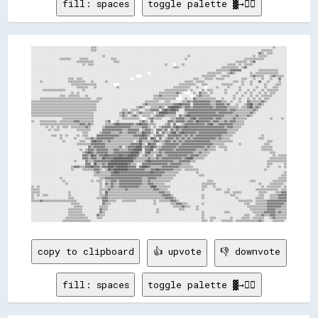
fill: spaces
toggle palette ▓→✊🏽
░░░░░░░░░░░░░░░░░░░░░░░░░░░░░░░░░░░░░░░░░░▒▒▒▒░░░░░░░░░░░░░░░░░░░░░░░░░░░░░░░░░░░░░░░░░░░░░░░░░░░░░░░░░░░░░░░░░░░░░░░░░░░░░░░░░░░░░░░░░░░░░░░░░░░░░░░░░░░░░░░░░░░░░░░░░░░░▒▒░░░░░░░░
░░░░░░░░░░░░░░░░░░░░░░░░░░░░░░░░░░░░░░░░░░▒▒▒▒░░░░░░░░░░░░░░░░░░░░░░░░░░░░░░░░░░░░░░░░░░░░░░░░░░░░░░░░░░░░░░░░░░░░░░░░░░░░░░░░░░░░░░░░░░░░░░░░░░░░░░░░░░░░░░░░░░░░▒▒▒▒▒▒▒▒░░░░░░░░░░
░░░░░░░░░░░░░░░░░░░░░░░░░░░░░░░░░░░░░░░░░░░░░░░░░░░░░░░░░░░░░░░░░░░░░░░░░░░░░░░░░░░░░░░░░░░░░░░░░░░░░░░░░░░░░░░░░░░░░░░░░░░░░░░░░░░░░░░░░░░░░░░░░░░░░░░░░░░░░░░░▓▓▒▒░░▒▒▒▒░░░░░░░░░░
░░░░░░░░░░░░░░░░░░░░░░░░░░░░░░░░░░░░░░░░░░░░░░░░░░▒▒░░░░░░░░░░░░░░░░░░░░░░░░░░░░░░░░░░░░░░░░░░░░░░░░░░░░░░░░░░▒▒░░░░░░░░░░░░░░░░░░░░░░░░░░░░░░░░░░░░░░░░░░░░▒▒░░▒▒▒▒▒▒░░░░░░░░░░░░░░
░░░░░░░░░░░░░░░░░░░░▒▒▒▒▒▒▒▒░░░░░░▒▒▒▒▒▒░░░░░░░░░░░░░░░░▒▒▒▒░░░░░░░░░░░░░░░░░░░░░░░░░░░░░░░░░░░░░░░░░░░░░░░░▒▒░░░░░░░░░░░░░░░░░░░░░░░░░░░░░░░░░░░░░░░░▒▒▒▒▒▒▒▒▒▒▒▒▒▒░░░░░░░░░░░░░░░░
░░░░░░░░░░░░░░░░░░░░░░░░░░░░░░░░▒▒▒▒▒▒▒▒▒▒▒▒░░░░░░░░░░░░░░▒▒▒▒░░░░░░░░░░░░░░░░░░░░░░░░░░░░░░░░░░░░░░░░░░░░░░░░░░░░░░░░░░░░░░░░░░░░░░░░░░░░░░░░░░▒▒▒▒▒▒▒▒░░▒▒▓▓░░░░░░░░░░░░░░░░░░░░░░
░░░░░░░░░░░░░░░░░░░░░░░░░░░░░░░░░░░░▒▒░░▒▒▒▒░░░░░░░░░░░░░░░░░░░░░░░░░░░░░░░░░░░░░░░░░░░░░░░░░░▒▒░░░░  ░░░░▒▒░░░░░░░░░░░░░░░░░░░░░░░░░░░░░░▒▒▒▒▒▒░░▒▒░░▒▒▒▒▒▒░░░░░░░░░░░░░░░░░░░░░░░░
░░░░░░░░░░░░░░░░░░░░░░░░░░░░░░░░░░░░░░░░░░░░░░░░░░░░░░░░░░░░░░░░░░░░░░░░░░░░░░░░░░░░░░░░░░░░░░░░░░░░▒▒▒▒░░░░░░░░░░░░░░░░░░░░░░░░░░░░░░▒▒▒▒▒▒▒▒▒▒▒▒░░▒▒▓▓░░░░░░░░░░░░░░░░░░░░░░░░░░░░
░░░░░░░░░░░░░░░░░░░░░░░░░░░░░░░░░░░░░░░░░░░░░░░░░░░░░░░░░░░░░░░░░░░░░░░░░░░░░░░░░░░░░░░░░░░░░░░░░░░░░░░░░░░░░░░░░░░░░░░░░░░░░░░░░░▒▒▒▒▒▒▒▒▒▒▓▓▓▓▓▓▓▓░░░░░░░░░░░░▒▒▒▒▒▒▒▒▒▒▒▒▒▒░░░░░░
░░░░░░░░░░░░░░░░░░░░░░░░░░░░░░░░░░░░░░░░░░░░░░░░░░░░░░░░░░░░░░░░░░░░░░░░░░░░░░░░░░  ░░░░░░░░░░░░░░░░░░░░░░░░░░░░░░░░░░░░░░░░▒▒▒▒▒▒▒▒▒▒░░░░▒▒▓▓▒▒░░░░░░░░░░▒▒░░▒▒▒▒▒▒▒▒▒▒▒▒▒▒▒▒░░░░░░
░░░░░░░░░░░░░░░░░░░░░░░░░░░░░░░░░░░░░░░░░░░░░░░░░░░░░░░░░░░░░░░░░░░░░░░░░░    ░░░░░░░░░░░░░░░░░░░░░░░░░░░░░░░░░░░░░░░░░░▒▒▒▒▒▒▒▒▒▒░░░░▒▒▒▒▒▒░░░░░░░░░░░░░░▒▒▓▓▒▒▒▒▒▒░░░░▒▒▓▓▒▒▒▒▒▒░░
░░░░░░░░░░░░░░░░░░░░░░░░░░▒▒▒▒░░▒▒▒▒░░░░░░░░░░░░░░░░░░░░░░░░░░░░░░░░░░  ░░░░░░░░░░░░░░░░░░░░░░░░░░░░░░░░░░░░░░░░░░▒▒▒▒░░░░▒▒▒▒▒▒░░▒▒▒▒▒▒░░░░░░░░░░░░▒▒▒▒░░░░▒▒░░░░▒▒░░░░▒▒░░░░▓▓░░░░
░░░░░░▒▒░░░░░░░░░░░░░░░░░░▒▒▒▒▒▒▒▒▒▒▒▒░░░░▒▒░░░░░░░░▒▒░░░░░░░░░░░░░░░░░░░░░░░░░░░░░░░░░░░░░░░░░░░░░░░░░░░░░░▒▒▒▒▒▒░░▒▒▒▒▒▒░░░░░░░░░░░░░░░░░░░░▒▒▒▒░░▒▒░░░░▒▒░░░░▓▓░░░░▒▒░░░░░░▒▒░░░░
░░░░░░░░░░░░░░░░░░░░░░░░░░░░▒▒▒▒▒▒▒▒▒▒▒▒▒▒▒▒▒▒░░░░░░░░░░░░    ░░░░░░░░░░░░░░░░░░░░░░░░░░░░░░░░░░░░░░░░░░▒▒▒▒▒▒▒▒▒▒▒▒░░░░▒▒▒▒░░░░░░░░░░▒▒▒▒▒▒▒▒░░░░░░▒▒░░░░▒▒░░░░░░░░▒▒░░░░░░▒▒▒▒░░░░
░░░░░░░░░░░░░░░░░░░░░░░░░░░░░░░░▒▒▒▒▒▒▒▒░░░░▒▒░░░░░░░░░░░░░░▒▒░░░░░░░░░░░░░░░░░░░░░░░░░░░░░░░░░░░░░░▒▒▒▒▒▒▒▒▒▒▒▒░░░░▒▒░░░░  ░░░░░░▒▒░░░░░░▒▒░░░░░░▒▒░░░░░░░░░░▒▒░░░░▒▒░░░░▒▒▒▒░░░░░░
░░░░░░░░▒▒▒▒▒▒▒▒▒▒▒▒▒▒▒▒░░░░░░░░░░░░▒▒░░░░░░░░░░░░░░░░░░░░░░░░░░░░░░░░░░░░░░░░░░░░░░░░░░░░░░░░▒▒▒▒▒▒▒▒▒▒▒▒▒▒▒▒░░▒▒░░░░░░▒▒░░▒▒▒▒░░░░░░░░▒▒░░░░░░░░▒▒░░░░▒▒░░▒▒░░░░▒▒░░▒▒▒▒▒▒▒▒░░░░░░
░░░░░░░░░░░░░░░░░░░░░░░░░░░░▒▒░░▒▒░░░░░░░░░░░░░░░░░░░░░░░░░░░░░░░░░░░░░░░░░░░░░░░░░░░░░░░░▒▒▒▒▒▒▒▒▒▒▒▒▓▓▒▒░░    ░░▒▒░░▓▓▒▒▒▒░░▒▒░░░░░░░░▒▒░░░░░░▒▒░░░░▒▒░░▒▒░░░░▒▒░░▒▒░░▒▒▒▒░░░░░░░░
░░░░░░░░░░░░░░░░░░░░▒▒▒▒░░▒▒▒▒▒▒▒▒░░░░▒▒░░░░░░░░░░░░░░░░░░░░░░░░░░░░░░░░░░░░░░░░░░░░░░▒▒▒▒▓▓▒▒▒▒▒▒▒▒▒▒▒▒  ░░░░░░  ░░▒▒▓▓▒▒▒▒▒▒░░░░░░░░░░░░░░░░▒▒░░░░▒▒░░░░▒▒░░▒▒░░▒▒▒▒▒▒▒▒░░░░░░░░░░
░░░░░░▒▒▒▒▒▒▒▒▒▒▒▒▒▒▒▒▒▒▒▒▒▒▒▒▒▒▒▒▒▒▒▒▒▒▒▒░░░░▒▒▒▒░░░░░░░░░░░░░░░░░░░░░░░░░░░░░░░░░░░░▒▒▒▒▒▒▒▒▒▒▒▒▒▒▒▒    ░░▒▒░░░░▓▓▒▒▒▒▒▒▒▒▒▒▒▒▒▒░░░░▒▒░░░░░░▒▒░░▒▒░░░░▒▒░░▒▒░░▒▒░░▒▒▒▒░░░░░░░░░░░░
▒▒▒▒▒▒▒▒▒▒▒▒▒▒▒▒▒▒▒▒▒▒▒▒▒▒▒▒▒▒▒▒▒▒▒▒▒▒▒▒▒▒▒▒▒▒▒▒░░░░░░░░░░░░░░░░░░░░░░░░░░░░░░░░▒▒▒▒▒▒▒▒▒▒░░░░▒▒▒▒░░░░░░░░▒▒▒▒▓▓▒▒▓▓▓▓▓▓▓▓▓▓▓▓▒▒▒▒▓▓▓▓▒▒▒▒░░▒▒░░░░▒▒░░░░▓▓▒▒▒▒▒▒▒▒▓▓▒▒░░░░░░░░░░░░░░
▒▒▒▒▒▒▒▒▒▒▒▒▒▒▒▒▒▒▒▒▒▒▒▒▒▒▒▒▒▒▒▒▒▒▒▒▒▒▒▒▒▒▒▒▒▒░░░░░░░░░░░░░░░░░░░░░░░░░░░░░░░░▒▒▓▓▒▒▒▒▒▒▒▒▒▒▒▒▒▒▒▒▒▒▓▓▓▓██▓▓▓▓▓▓░░▓▓▓▓▓▓▓▓▓▓▓▓▒▒▒▒▓▓▓▓▓▓▒▒▓▓░░░░▒▒░░░░▒▒▓▓██▒▒▒▒▓▓▒▒░░░░░░░░░░░░░░░░
▒▒▒▒▒▒▒▒▒▒▒▒▒▒▒▒▒▒▒▒▒▒▒▒▒▒▒▒▒▒▒▒▒▒▒▒▒▒▒▒▒▒▒▒▒▒░░░░░░░░░░░░░░░░░░░░░░░░░░░░▒▒▓▓▒▒░░░░▒▒▒▒▒▒▓▓▒▒░░▓▓██████▓▓▒▒▓▓▓▓▒▒▓▓▓▓▓▓▓▓▓▓▓▓▓▓▒▒▓▓▓▓▓▓▓▓▒▒▒▒▒▒▒▒░░▒▒▒▒▓▓██▒▒▓▓▒▒░░░░░░░░░░░░░░░░░░
▒▒▒▒▒▒▒▒▒▒▒▒▒▒▒▒▒▒▒▒▒▒▒▒▒▒▒▒▒▒▒▒▒▒▒▒▒▒▒▒▒▒▒▒▒▒░░░░░░░░░░░░░░░░░░▒▒▒▒░░▒▒▒▒▒▒░░░░▒▒▒▒▓▓▓▓▓▓░░▓▓██▓▓████▓▓░░░░▓▓▓▓▓▓▓▓▓▓▓▓▓▓▓▓▓▓▓▓▓▓▓▓▓▓▓▓▓▓▒▒▓▓▓▓▒▒▒▒▒▒▒▒▒▒▒▒▓▓▒▒░░░░░░░░░░░░░░░░░░░░
▒▒▒▒▒▒▒▒▒▒▒▒▒▒▒▒▒▒▒▒▒▒▒▒▒▒▒▒▒▒▒▒▒▒▒▒▒▒▒▒▒▒▒▒░░░░░░░░░░░░░░░░░░▒▒▓▓▒▒▓▓▒▒░░▒▒▓▓▒▒▒▒▒▒▒▒░░▒▒██████▓▓▓▓▓▓░░░░░░▒▒▓▓▓▓▓▓▓▓▓▓▓▓▓▓▓▓▓▓▓▓▒▒▓▓▓▓▓▓▓▓▓▓▒▒▒▒▒▒▒▒▒▒▒▒▓▓▒▒░░░░░░░░░░░░░░░░░░░░░░
▒▒▒▒▒▒▒▒▒▒▒▒▒▒▒▒▒▒▒▒▒▒▒▒▒▒▒▒▒▒▒▒▒▒▒▒▒▒▒▒▒▒▒▒░░░░░░░░░░░░░░░░░░▒▒▓▓▒▒░░▒▒▓▓▒▒░░▒▒▒▒▒▒░░▒▒▓▓▓▓▓▓▒▒▒▒▒▒▒▒░░▓▓▒▒▓▓██▓▓▓▓▓▓▓▓▓▓▓▓▓▓▓▓▓▓▓▓▓▓▓▓▒▒▒▒▒▒▒▒▓▓▒▒▒▒▒▒▓▓▒▒░░░░░░░░░░░░░░░░░░░░░░░░
░░░░░░░░░░░░░░░░░░░░░░▒▒▒▒▒▒▒▒▒▒▒▒▒▒▒▒▒▒▒▒▒▒░░░░░░░░░░░░░░░░░░░░▒▒▒▒▒▒▒▒▒▒▒▒░░  ░░▒▒▓▓▒▒▒▒▒▒░░░░░░▒▒▒▒▓▓▓▓▓▓▒▒▒▒▓▓██▒▒▓▓▓▓▓▓▓▓▓▓▒▒▓▓▓▓▒▒▒▒▒▒▒▒▓▓▒▒▒▒▒▒▒▒░░░░░░░░░░░░░░░░▒▒░░░░░░▒▒░░
▒▒░░░░▒▒▒▒▒▒▒▒▒▒▒▒░░▒▒▒▒▒▒▒▒▒▒▓▓▓▓▒▒▒▒▒▒▒▒▒▒░░░░░░░░▒▒▓▓  ░░▒▒░░░░░░░░░░░░░░▒▒▓▓▒▒░░▓▓░░░░░░░░░░▓▓▓▓▒▒▓▓▓▓▓▓▒▒▓▓▓▓▒▒██▓▓▓▓▓▓▓▓▒▒▓▓▓▓▒▒▒▒▓▓▒▒▓▓▓▓▒▒▒▒▒▒░░░░░░░░░░░░░░░░░░░░░░░░░░░░░░
░░░░░░▒▒▒▒▒▒▒▒▒▒▒▒▒▒▒▒▒▒▒▒▒▒▒▒▒▒▒▒▓▓▓▓▒▒▓▓▒▒░░░░░░░░▒▒▒▒▒▒▓▓██▓▓▓▓▓▓▓▓▓▓▒▒▓▓██▓▓▓▓▒▒▒▒▒▒░░░░░░▒▒▓▓░░▓▓░░░░▒▒▓▓▓▓▓▓▓▓▓▓▓▓▓▓▒▒▓▓██▒▒▒▒▓▓▓▓▓▓▓▓▓▓▒▒▒▒▒▒▒▒░░░░░░░░░░░░░░░░░░░░░░░░░░░░░░
░░░░░░░░░░▒▒░░▒▒░░▒▒░░▒▒▒▒░░▒▒▒▒▒▒▒▒▒▒▓▓▒▒░░░░░░░░▒▒▓▓▓▓▓▓▓▓▓▓▓▓▓▓▓▓▓▓▒▒▒▒▒▒▒▒▓▓▓▓▒▒░░▒▒░░▒▒▓▓▓▓▓▓▒▒▓▓██▓▓▓▓██▓▓▓▓▓▓▓▓▓▓▓▓▓▓▓▓▓▓▓▓▓▓▓▓▓▓▒▒▓▓▓▓▒▒▒▒▒▒░░░░░░░░░░░░░░░░░░░░░░░░░░░░░░░░
░░░░░░░░░░░░▒▒░░▒▒▒▒░░░░░░░░░░░░▒▒▒▒▒▒▒▒▒▒░░░░░░░░▓▓▓▓▓▓▓▓▓▓▓▓▓▓▒▒▒▒▓▓▓▓▓▓▓▓░░▒▒▓▓▓▓▒▒░░▓▓▓▓▒▒▓▓░░▓▓▒▒▓▓▒▒▓▓▓▓▓▓▓▓▓▓▓▓▓▓▓▓▓▓▓▓▓▓▓▓▓▓▓▓▓▓▓▓▒▒▒▒▒▒▒▒░░░░░░░░░░░░░░░░░░░░░░░░░░░░░░░░░░
░░░░░░░░░░░░░░░░░░░░░░░░░░░░░░░░░░░░▒▒▒▒░░░░░░░░▒▒▓▓▓▓▓▓▒▒▒▒▒▒▓▓▒▒▒▒▓▓▓▓▓▓▒▒▒▒██▓▓▓▓▒▒░░▓▓░░▓▓▒▒▒▒▓▓██▒▒▓▓██▓▓▓▓▓▓▓▓▒▒▓▓▓▓▓▓▓▓▓▓▓▓▓▓▓▓▓▓▓▓▒▒▒▒▒▒░░░░░░░░░░░░░░░░░░░░░░░░░░░░░░░░░░░░
░░░░░░░░░░░░░░▒▒▒▒░░▒▒░░▒▒░░░░░░▒▒░░▒▒▒▒░░░░░░▓▓▓▓▓▓▓▓▓▓▓▓▓▓▓▓▒▒▒▒▒▒▒▒▒▒▓▓▓▓▓▓██▓▓▒▒░░▒▒▓▓▓▓▒▒░░▓▓▓▓▓▓▓▓▓▓▒▒▓▓▒▒▓▓▒▒▓▓▓▓▓▓▓▓▓▓▓▓▓▓▓▓▓▓▒▒▒▒▒▒▒▒░░░░░░░░░░░░░░░░░░░░▒▒░░░░░░░░░░░░░░░░
░░░░░░░░░░░░░░░░░░░░▒▒░░░░░░░░▒▒░░░░░░▒▒▒▒▓▓▒▒▓▓▓▓▓▓▓▓▓▓▓▓▒▒▒▒▒▒▒▒▒▒▒▒▒▒▒▒▒▒▓▓▓▓▓▓░░██▓▓░░▓▓░░▒▒▓▓▓▓▒▒▓▓▒▒▓▓▒▒▓▓▒▒▓▓▓▓▓▓▓▓▓▓▓▓▓▓▓▓▒▒▓▓▒▒▒▒▒▒░░░░░░░░░░░░░░░░░░░░▒▒▒▒░░░░░░░░░░░░░░░░
░░░░░░░░░░░░░░░░░░░░░░▒▒░░░░░░░░░░▒▒▒▒░░░░▓▓██▓▓▓▓▒▒▒▒▓▓▒▒▒▒▒▒▒▒▒▒▒▒▒▒▒▒░░▒▒██▒▒▒▒▒▒▒▒▓▓▓▓▒▒▒▒▓▓▓▓▒▒▓▓▒▒▓▓▒▒▓▓▓▓▓▓▓▓▓▓▓▓▓▓▓▓▓▓▒▒▒▒▒▒▒▒▒▒▒▒▒▒▒▒░░░░░░░░░░░░░░░░░░░░░░░░▒▒▒▒░░░░░░░░░░
░░░░░░░░░░░░░░░░░░░░░░░░░░░░░░░░▒▒▒▒▒▒▒▒▒▒▓▓▓▓▓▓▓▓▓▓▒▒▒▒▒▒▒▒▒▒▒▒▒▒▒▒▒▒▓▓▓▓▓▓██▒▒░░██▓▓▓▓░░░░▒▒▓▓▓▓▓▓▓▓▓▓▒▒▓▓▓▓▓▓▓▓▓▓▓▓▓▓▓▓▓▓▓▓▓▓▒▒▒▒▒▒▒▒░░░░░░░░░░▒▒░░░░░░░░░░░░░░░░▒▒▒▒░░░░░░░░░░░░
░░░░░░░░░░░░░░░░░░░░░░░░░░░░░░░░░░░░░░░░▓▓▒▒▓▓▓▓▓▓▓▓▒▒▒▒▒▒▒▒▒▒▓▓░░▒▒▓▓▓▓▓▓████▒▒▓▓▓▓██▓▓▒▒▒▒▓▓▓▓▓▓▓▓▓▓▒▒▓▓▓▓▓▓▓▓▓▓▓▓▓▓▓▓▓▓▒▒▓▓▒▒▒▒░░▒▒▒▒▒▒░░░░░░░░░░░░░░░░░░░░░░░░▒▒▒▒▒▒▒▒░░░░░░░░░░
░░░░░░░░░░░░░░░░░░░░░░░░░░░░░░░░░░▒▒░░▒▒▓▓▓▓▒▒▓▓▓▓▓▓▓▓▒▒▒▒▓▓▓▓▒▒▒▒▒▒▓▓▓▓██████░░▓▓▓▓██░░▒▒▓▓▓▓▓▓▓▓▓▓▒▒▓▓▓▓▓▓▓▓▓▓▓▓▓▓▒▒▒▒▒▒▓▓▒▒▒▒▒▒░░░░░░▒▒░░░░░░░░░░░░░░░░░░░░░░░░▒▒▒▒▒▒▒▒░░░░░░░░░░
░░░░░░░░░░░░░░░░░░░░░░░░░░░░░░░░░░░░▒▒▓▓██▓▓▒▒▓▓▓▓▓▓▓▓▒▒▒▒▓▓▓▓▓▓▓▓▓▓▓▓██████▒▒░░▓▓██▒▒▒▒▒▒▓▓▒▒▓▓▓▓▓▓▓▓▓▓▓▓▓▓▓▓▓▓▓▓▒▒▒▒▓▓▒▒▒▒▒▒░░░░░░░░░░░░░░░░░░░░░░░░░░░░░░░░░░░░░░░░░░▒▒▒▒░░░░░░░░
░░░░░░░░░░░░░░░░░░░░░░░░░░░░░░░░░░░░▓▓▓▓▒▒██▓▓▒▒▓▓▓▓██▓▓▓▓▓▓▓▓██▓▓▓▓██████▓▓░░▒▒▓▓▒▒▒▒░░▓▓▓▓▒▒▒▒▓▓▓▓▓▓▓▓▓▓▓▓▓▓▒▒▓▓▓▓▓▓▒▒▒▒▒▒░░░░░░░░░░░░░░░░░░░░░░░░░░░░░░░░░░░░░░░░░░░░░░▒▒░░▒▒▒▒▒▒
░░░░░░░░░░░░░░░░░░░░░░░░░░░░░░░░░░░░▓▓▓▓▒▒▓▓▓▓▒▒▒▒██▓▓▓▓▓▓██████████████▓▓▒▒▒▒▒▒▒▒▓▓▒▒▒▒▓▓▒▒▓▓▓▓▓▓▓▓▓▓▓▓▓▓▒▒▓▓████▒▒▒▒▒▒▒▒░░░░░░░░░░░░░░░░░░░░░░░░░░░░░░░░░░░░░░░░░░░░░░▒▒▒▒▒▒▒▒▒▒▒▒
░░░░░░░░░░░░░░░░░░░░░░░░░░░░░░▒▒░░░░░░▓▓▒▒▒▒▓▓▓▓▓▓▓▓▓▓▓▓████████████████▒▒▒▒▒▒▒▒▓▓██▓▓▓▓▓▓▓▓▓▓▓▓▓▓▓▓▒▒▒▒▓▓▓▓▓▓▓▓▒▒▒▒░░░░░░░░░░░░░░░░░░░░░░░░░░░░░░░░░░░░░░░░░░░░░░░░░░▒▒▒▒▒▒▒▒▒▒▒▒▒▒
░░░░░░░░░░░░░░░░░░░░░░░░░░░░░░░░░░░░░░▓▓▓▓░░██▒▒▒▒▓▓▒▒██████████████▓▓▒▒▒▒░░░░▓▓▓▓▓▓▓▓▓▓▓▓▓▓▓▓▓▓▒▒▓▓▓▓▓▓▓▓▒▒▒▒▒▒░░░░░░░░░░░░░░░░░░░░░░░░░░░░░░░░░░░░░░░░░░░░░░░░░░░░░░▒▒▒▒░░░░░░░░▒▒
░░░░░░░░░░░░░░░░░░░░░░░░░░░░▒▒▓▓▓▓▒▒▒▒▓▓▓▓██▓▓▓▓▒▒▓▓▓▓████▓▓████████▓▓▓▓▓▓░░▓▓████▓▓▒▒▒▒▒▒▒▒▓▓▓▓▓▓▓▓▓▓▓▓▒▒▒▒▒▒▒▒▒▒░░░░░░░░░░░░░░░░░░░░░░░░░░░░░░░░░░░░░░░░░░░░░░░░░░░░▒▒░░░░░░▒▒░░▒▒
░░░░░░░░░░░░░░░░░░░░░░░░░░░░▒▒░░░░░░▒▒▒▒▒▒▒▒▓▓▓▓▒▒░░▒▒██▓▓██████████▓▓▓▓▓▓▓▓▓▓▓▓▒▒▒▒▓▓▓▓██▓▓▓▓▓▓▓▓▓▓▒▒▒▒▒▒░░▒▒▒▒▒▒▒▒▒▒░░░░░░░░░░░░░░░░░░░░░░░░░░░░░░░░░░░░░░░░░░░░░░▒▒░░░░░░░░░░░░░░
░░░░░░░░░░░░░░░░░░░░░░░░░░░░░░░░░░░░░░░░░░░░▒▒▓▓▒▒▒▒▒▒▒▒▓▓████▓▓▓▓▓▓▓▓▓▓▓▓▓▓▓▓▓▓▓▓▓▓██▓▓▓▓▓▓▓▓▒▒▒▒▒▒▒▒▒▒░░░░░░░░░░░░▒▒░░░░░░░░░░░░░░░░░░░░░░░░░░░░░░░░░░░░░░░░░░░░░░░░░░░░░░░░░░░░▒▒
░░░░░░░░░░░░░░░░░░░░░░░░░░░░░░░░░░░░░░░░░░░░▒▒▒▒▒▒▒▒▒▒▒▒▓▓▓▓▓▓▓▓▓▓▓▓▓▓▓▓▓▓▓▓▓▓▓▓▓▓▓▓▓▓▓▓▓▓▓▓▒▒▒▒▒▒▒▒▒▒░░░░░░░░░░░░░░░░▒▒▒▒░░░░░░░░░░░░░░░░░░░░░░░░░░░░░░░░░░░░░░░░░░░░░░░░░░░░░░▒▒▒▒
░░░░░░░░░░░░░░░░░░░░▒▒░░░░░░░░░░░░░░░░░░░░░░░░░░▒▒▒▒▓▓▓▓▓▓▓▓▓▓▓▓▓▓▓▓▓▓▓▓▓▓▓▓▓▓▒▒▒▒▓▓▓▓▓▓▒▒▒▒▒▒▒▒▒▒▒▒░░░░░░░░░░░░░░░░░░░░░░░░░░░░░░░░░░░░░░░░░░░░░░░░░░░░░░░░░░░░░░░░░░░░░░░░░░▒▒▒▒▒▒
░░░░░░░░░░░░░░░░░░░░░░▒▒░░░░░░░░░░░░░░░░░░▒▒░░▒▒▒▒░░▒▒▒▒▓▓▓▓▒▒▓▓▓▓▓▓▓▓▓▓▓▓▓▓▓▓▒▒▒▒▓▓▒▒▒▒▒▒▒▒▒▒▒▒▒▒░░░░░░░░░░░░░░░░░░░░░░░░░░▒▒▒▒░░░░░░░░░░░░░░░░░░░░░░░░░░▒▒▒▒░░░░░░░░░░░░▒▒▒▒▒▒▒▒▒▒
░░░░░░░░░░░░░░░░░░░░░░░░▒▒░░░░░░░░░░░░░░░░░░░░░░▒▒░░▓▓▒▒▓▓▒▒▒▒▓▓▓▓▓▓▓▓▓▓▓▓▓▓▓▓▒▒▒▒▓▓▓▓▒▒▒▒▒▒▒▒░░░░░░░░░░░░░░░░░░░░░░░░░░▒▒▒▒▒▒▒▒▒▒░░░░░░░░░░░░░░░░░░░░░░░░░░░░░░▒▒░░░░░░▒▒▒▒▒▒▒▒▒▒░░
▒▒░░▒▒░░░░░░░░░░░░░░░░░░░░░░░░░░░░░░░░░░░░░░░░░░▒▒░░▒▒▒▒▓▓▒▒▒▒▓▓▓▓▓▓▓▓▓▓▓▓▓▓▒▒▒▒▒▒▒▒████▒▒▒▒▒▒▒▒▒▒░░░░░░░░░░░░░░░░░░░░░░▒▒▒▒░░░░▒▒░░░░░░░░░░░░░░░░░░░░░░░░░░░░░░░░▒▒░░▒▒▒▒▒▒▒▒▒▒░░▒▒
▒▒▒▒▒▒░░░░░░░░░░░░░░░░░░░░░░░░░░░░░░░░░░░░░░░░░░▒▒▒▒▒▒▓▓▒▒▒▒▒▒▒▒▒▒▓▓▒▒▒▒▒▒▒▒▒▒▒▒▒▒▒▒▒▒▓▓▓▓▒▒▒▒▒▒░░░░░░░░░░░░░░░░░░░░░░░░▒▒░░░░░░░░▒▒▒▒░░░░▒▒░░░░░░░░░░░░░░░░░░▒▒▒▒▒▒▒▒▒▒▒▒▒▒▒▒░░▒▒▒▒
▒▒▒▒▒▒░░░░░░░░░░░░░░░░░░░░▒▒░░░░░░░░░░░░░░░░░░░░▒▒░░██▒▒▒▒▒▒▒▒▒▒▒▒▒▒▒▒▒▒▒▒▒▒▒▒▒▒▒▒▒▒▒▒▒▒▒▒▓▓▓▓▒▒▒▒░░░░░░░░░░░░░░░░░░░░░░░░░░░░░░░░░░░░░░▒▒▒▒░░▒▒▒▒▒▒░░░░░░░░░░░░▒▒▒▒▒▒░░░░░░▒▒▒▒▓▓▓▓
▒▒░░▒▒░░▒▒▒▒░░░░░░░░░░░░░░▒▒░░░░░░░░░░░░░░░░░░░░▒▒▒▒▓▓▒▒▒▒▒▒▒▒▒▒▒▒▒▒▒▒▒▒▒▒▒▒▒▒▒▒▒▒▒▒▒▒▒▒▒▒▒▒▓▓▓▓▓▓▒▒░░░░░░░░░░░░░░░░░░░░▒▒░░░░░░░░░░░░░░░░░░▒▒▒▒░░░░░░░░░░░░░░░░▒▒▒▒░░░░▒▒▒▒▒▒▓▓▓▓▓▓
▒▒░░░░░░░░░░░░░░░░░░░░░░░░▒▒▒▒░░░░░░░░░░░░░░░░▒▒▒▒▓▓▓▓▒▒▒▒▒▒▒▒▒▒▒▒▒▒▒▒▒▒▒▒▒▒▒▒▒▒▒▒▒▒▒▒▒▒▒▒▒▒▒▒▓▓▓▓▓▓▒▒░░░░░░░░░░░░░░░░░░▒▒░░░░░░░░░░░░░░░░░░░░░░▒▒░░░░░░░░░░░░▒▒▒▒▒▒░░░░▒▒▒▒▒▒▓▓▓▓▓▓
▒▒▒▒▒▒▓▓▒▒▒▒▒▒▒▒▒▒▒▒▒▒▒▒▒▒▒▒▒▒▒▒░░░░░░░░░░░░░░░░░░▓▓▓▓▒▒▒▒▒▒░░░░▒▒▒▒▒▒▒▒▒▒░░░░░░░░░░░░▒▒░░▒▒▒▒▒▒▒▒▓▓▓▓▒▒░░░░░░░░░░░░░░░░░░░░░░░░░░░░░░░░░░░░░░░░░░▒▒▒▒▒▒▒▒▒▒░░▒▒▒▒▒▒▒▒▓▓▓▓▓▓▓▓▓▓▓▓▓▓
░░░░░░░░░░░░░░░░░░░░░░░░░░░░▒▒▒▒▒▒░░░░░░░░░░░
copy to clipboard
👍 upvote
👎 downvote
fill: spaces
toggle palette ▓→✊🏽