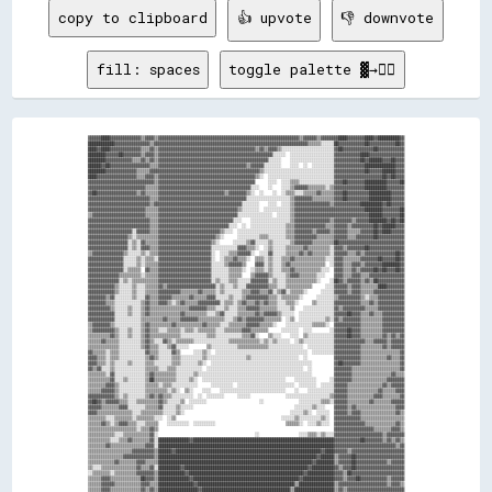
copy to clipboard
👍 upvote
👎 downvote
fill: spaces
toggle palette ▓→✊🏽
▓▓▓▓▓▓████▓▓▓▓▓▓▓▓▓▓▓▓▓▓▒▒▓▓▓▓▒▒▓▓▓▓▓▓▓▓▓▓▓▓▓▓▓▓▓▓▓▓▓▓▓▓▓▓▓▓▓▓▓▓▓▓▓▓▓▓▓▓▓▓▓▓▓▓▓▓▓▓▓▓▓▓▓▓▓▓▓▓▓▓▓▓▒▒▓▓▓▓▓▓▒▒▓▓▓▓▓▓▓▓████▓▓▓▓▓▓▓▓████▓▓██████████▓▓
████████████▓▓▓▓▓▓▓▓▓▓▓▓▓▓▓▓▒▒▓▓▓▓▓▓▓▓▓▓▓▓▓▓▓▓▓▓▓▓▓▓▓▓▓▓▓▓▓▓▓▓▓▓▓▓▓▓▓▓▓▓▓▓▓▓▓▓▓▓▓▓▓▓▓▓▓▓▓▓▓▓▓▓▓▓▓▓▓▓▒▒▒▒▒▒░░░░░░██▓▓▓▓▓▓▓▓▓▓▓▓██▓▓▓▓▓▓▓▓▓▓▓▓██▓▓
████▓▓████▓▓▓▓▓▓▓▓▓▓▓▓▓▓▒▒▒▒▓▓▒▒▓▓▓▓▓▓▓▓▓▓▓▓▓▓▓▓▓▓▓▓▓▓▓▓▓▓▓▓▓▓▓▓▓▓▓▓▓▓▓▓▓▓▓▓▒▒▓▓▒▒▓▓▓▓▒▒░░░░░░░░░░░░░░░░░░░░░░░░▓▓██▓▓▓▓▓▓▓▓▓▓▓▓▓▓██▓▓▓▓▓▓▓▓▓▓▓▓
████████▓▓▓▓▓▓██▓▓▓▓▓▓▓▓▒▒▓▓▓▓▒▒▓▓▓▓▓▓▓▓▓▓▓▓▓▓▓▓▓▓▓▓▓▓▓▓▓▓▓▓▓▓▓▓▓▓▓▓▓▓▓▓▓▓▓▓▓▓▓▓▓▓▓▓░░░░░░  ░░░░░░░░░░░░░░░░░░░░▓▓▓▓▓▓▓▓▓▓▓▓████▓▓▓▓▓▓▓▓▓▓▓▓▓▓▓▓
████████▓▓▓▓▓▓▓▓▓▓▓▓▒▒▒▒▓▓▒▒▓▓▒▒▓▓▓▓▓▓▓▓▓▓▓▓▓▓▓▓▓▓▓▓▓▓▓▓▓▓▓▓▓▓▓▓▓▓▓▓▓▓▓▓▓▓▓▓▓▓▓▓▓▓░░░░░░    ░░░░░░░░░░░░░░░░░░░░▓▓▓▓▓▓▓▓▓▓▓▓██▓▓██████▓▓▓▓██▓▓▓▓
██████▓▓██▓▓▓▓▓▓▓▓▓▓▓▓▓▓▓▓▓▓▒▒▒▒▓▓▓▓▓▓▓▓▓▓▓▓▓▓▓▓▓▓▓▓▓▓▓▓▓▓▓▓▓▓▓▓▓▓▓▓▓▓▓▓▒▒▓▓▓▓▓▓░░░░░░░░    ░░░░  ░░  ░░░░░░░░░░▓▓▓▓▓▓▓▓▓▓▓▓▓▓██████████████▓▓▓▓
████████▓▓▓▓▓▓▓▓▓▓▓▓▓▓▒▒▒▒▒▒▓▓▓▓▓▓▓▓▓▓▓▓▓▓▓▓▓▓▓▓▓▓▓▓▓▓▓▓▓▓▓▓▓▓▓▓▓▓▓▓▓▓▓▓▓▓▓▓▓▓▒▒░░░░░░░░░░░░░░░░░░░░░░░░░░░░░░░░▓▓▓▓▓▓▓▓▓▓▓▓▓▓██▓▓▓▓▓▓██████▓▓▓▓
████▓▓▓▓▓▓▓▓▓▓▓▓▓▓▓▓▓▓▒▒▒▒▓▓▓▓▒▒▓▓▓▓▓▓▓▓▓▓▓▓▓▓▓▓▓▓▓▓▓▓▓▓▓▓▓▓▓▓▓▓▓▓▓▓▓▓▓▓▓▓▓▓▒▒░░  ░░░░░░░░░░░░░░░░░░░░░░░░░░░░░░▓▓▓▓▓▓▓▓▓▓▓▓▓▓▓▓▓▓▓▓▓▓██▓▓██▓▓▓▓
▓▓▓▓▓▓▓▓▓▓▓▓▓▓▓▓▓▓▓▓▓▓▓▓▓▓▓▓▓▓▒▒▓▓▓▓▓▓▓▓▓▓▓▓▓▓▓▓▓▓▓▓▓▓▓▓▓▓▓▓▓▓▓▓▓▓▓▓▓▓▓▓▓▓▓▓      ░░░░  ░░░░▒▒▒▒░░░░░░░░░░░░░░░░▓▓▓▓██▓▓▓▓▓▓▓▓██████████▓▓▓▓▓▓██
▓▓▓▓▓▓▓▓▓▓▓▓▓▓▓▓▓▓▓▓▓▓▓▓▓▓▒▒▒▒▒▒▓▓▓▓▓▓▓▓▓▓▓▓▓▓▓▓▓▓▓▓▓▓▓▓▓▓▓▓▓▓▓▓▓▓▓▓▓▓▓▓▓▓░░░░    ░░    ░░░░▒▒▓▓▓▓▓▓▒▒▒▒▒▒▒▒░░▒▒▓▓▓▓▓▓▓▓▓▓▓▓▓▓██████████▓▓▓▓▓▓▓▓
▓▓██▓▓▓▓▓▓▓▓▓▓▓▓▓▓▓▓▓▓▒▒▓▓▒▒▒▒▒▒▓▓▓▓▓▓▓▓▓▓▓▓▓▓▓▓▓▓▓▓▓▓▓▓▓▓▓▓▓▓▒▒▓▓▓▓▓▓▓▓▒▒░░  ░░    ░░  ░░▒▒▒▒░░░░▒▒▒▒▒▒▓▓▒▒▒▒▒▒▓▓▓▓██▓▓▓▓▓▓▓▓▓▓██████████▓▓▓▓▓▓
▓▓▓▓▓▓▓▓▓▓▓▓▓▓▓▓▓▓▓▓▓▓▓▓▓▓▓▓▒▒▒▒▓▓▓▓▓▓▓▓▓▓▓▓▓▓▓▓▓▓▓▓▓▓▓▓▓▓▓▓▓▓▓▓▓▓▓▓▓▓▓▓░░░░░░░░░░░░░░░░░░░░▒▒▓▓▓▓▓▓▓▓▒▒▒▒▒▒▒▒▒▒▓▓▓▓██▓▓▓▓▓▓▓▓▓▓██████████▓▓▓▓▓▓
▓▓▓▓▓▓▓▓▓▓▓▓▓▓▓▓▓▓▓▓▓▓▓▓▓▓▓▓▒▒▓▓▓▓▓▓▓▓▓▓▓▓▓▓▓▓▓▓▓▓▓▓▓▓▓▓▓▓▓▓▓▓▓▓▓▓▓▓▓▓░░░░░░░░    ░░░░  ░░░░▒▒▓▓▓▓▓▓▓▓▓▓▓▓▓▓▓▓▒▒▓▓▓▓▓▓▓▓▓▓▓▓██████████▓▓██▓▓▓▓▓▓
▓▓▓▓▓▓▓▓▓▓▓▓▓▓▓▓▓▓▓▓▓▓▓▓▓▓▒▒▒▒▒▒▓▓▓▓▓▓▓▓▓▓▓▓▓▓▓▓▓▓▓▓▓▓▓▓▓▓▓▓▓▓▓▓▓▓▓▓▒▒░░░░░░░░  ░░░░░░░░░░░░▒▒▓▓▓▓▓▓▓▓▓▓▓▓▓▓▓▓▓▓▓▓▓▓▓▓▓▓▓▓▓▓▓▓████████▓▓▓▓▓▓▓▓██
▒▒▓▓▓▓▓▓▓▓▓▓▓▓▓▓▓▓▓▓▓▓▓▓▓▓▒▒▒▒▒▒▓▓▓▓▓▓▓▓▓▓▓▓▓▓▓▓▓▓▓▓▓▓▓▓▓▓▓▓▓▓▓▓▓▓▓▓░░░░░░░░░░░░░░░░  ░░░░░░▒▒▓▓▓▓▓▓▓▓▓▓▓▓▓▓▓▓▓▓▓▓▓▓▓▓▓▓▓▓▓▓▓▓▓▓██████▓▓▓▓▓▓▓▓██
▓▓▓▓▓▓▓▓▓▓▓▓▓▓▓▓▓▓▓▓▓▓▓▓▓▓▓▓▒▒▒▒▓▓▓▓▓▓▓▓▓▓▓▓▓▓▓▓▓▓▓▓▓▓▓▓▓▓▓▓▓▓▓▓▓▓░░░░    ░░░░░░░░░░░░░░░░░░▒▒▓▓▓▓▓▓▓▓▓▓▓▓▓▓▓▓▒▒▓▓▓▓▓▓▓▓▒▒▓▓▓▓▓▓████████▓▓██▓▓██
▓▓▓▓▓▓▓▓▓▓▓▓▓▓▓▓▓▓▓▓▓▓▓▓▓▓▓▓▒▒▒▒▓▓▓▓▓▓▓▓▓▓▓▓▓▓▓▓▓▓▓▓▓▓▓▓▓▓▓▓▓▓▓▓░░░░  ░░  ░░░░░░░░░░░░░░░░▒▒▒▒▓▓▓▓▓▓▓▓▓▓▓▓▓▓▒▒▒▒▓▓▓▓▓▓▒▒▓▓▓▓▓▓▓▓▓▓██▓▓██████▓▓▓▓
▓▓▓▓▓▓▓▓▓▓▓▓▓▓▓▓▓▓▓▓░░▓▓▓▓▓▓▒▒▒▒▓▓▓▓▓▓▓▓▓▓▓▓▓▓▓▓▓▓▓▓▓▓▓▓▓▓▓▓▒▒░░░░  ░░░░░░░░░░░░░░░░░░░░░░▒▒▒▒▓▓▓▓▓▓▓▓▒▒▓▓▓▓▓▓▒▒▓▓▓▓▓▓▒▒▒▒▒▒▓▓▓▓▓▓██▓▓████▓▓▓▓▓▓
▓▓▓▓▓▓▓▓▓▓▓▓▓▓▓▓▓▓▒▒░░▒▒▒▒▒▒▒▒▒▒▓▓▓▓▓▓▓▓▓▓▓▓▓▓▓▓▓▓▓▓▓▓▓▓▓▓▒▒░░      ░░░░░░░░░░▒▒▒▒░░░░░░░░▒▒▒▒▓▓▓▓▓▓▓▓▓▓▒▒▒▒▒▒▒▒▓▓▓▓▓▓▒▒▒▒▓▓▓▓▓▓▓▓██▓▓▓▓▓▓▓▓▓▓▓▓
▓▓▓▓▓▓▓▓▓▓▓▓▓▓▓▓▓▓░░▒▒░░▓▓▒▒▒▒▒▒▓▓▓▓▓▓▓▓▓▓▓▓▓▓▓▓▓▓▓▓▓▓▓▓▒▒░░      ░░░░░░▒▒▓▓░░░░░░▒▒░░░░░░░░▒▒▓▓▓▓▓▓▓▓▒▒▒▒▒▒▒▒▒▒██▓▓▓▓▓▓▓▓▓▓▓▓▓▓▓▓▓▓▓▓▓▓▓▓▓▓▓▓▓▓
▓▓▓▓▓▓▓▓▓▓▓▓▓▓▓▓▓▓░░▒▒░░▓▓▓▓▒▒▒▒▓▓▓▓▓▓▓▓▓▓▓▓▓▓▓▓▓▓▓▓▓▓▓▓░░░░░░░░░░░░▓▓▓▓▒▒▒▒░░  ░░▒▒░░░░░░▒▒▒▒▒▒▒▒▓▓▒▒▒▒▒▒▒▒▒▒░░▓▓▓▓▒▒▓▓▓▓▓▓▓▓██▓▓▓▓▓▓▓▓▓▓▓▓▓▓▓▓
▒▒▓▓▓▓▓▓▓▓▓▓▓▓▓▓▒▒░░░░░░▒▒░░▒▒▒▒▓▓▓▓▓▓▓▓▓▓▓▓▓▓▓▓▓▓▓▓▓▓▓▓░░  ░░░░▒▒▒▒▓▓▓▓▓▓░░  ░░░░▓▓░░░░░░▒▒▒▒▒▒▓▓▒▒▓▓▒▒▒▒▒▒▒▒░░▓▓▓▓▓▓▒▒▒▒▓▓▒▒▓▓▓▓▓▓▓▓▓▓▓▓▓▓██▓▓
▓▓▓▓▓▓▓▓▓▓▓▓▓▓▓▓░░░░░░▒▒░░▒▒▒▒░░▓▓▓▓▓▓▓▓▓▓▓▓▓▓▓▓▓▓▓▓▓▓▓▓░░  ░░▒▒▒▒▓▓▒▒▒▒░░  ▒▒▒▒░░▒▒░░░░▒▒▒▒▓▓▒▒▒▒▒▒▒▒▒▒▒▒▒▒░░░░▓▓▓▓▒▒▒▒▒▒▒▒▓▓▓▓▓▓▓▓██▓▓▓▓▓▓██▓▓
▓▓▓▓▓▓▓▓▓▓▓▓▓▓▓▓░░░░░░▒▒░░▒▒▒▒▒▒▓▓▓▓▓▓▓▓▓▓▓▓▓▓▓▓▓▓▓▓▓▓▓▓░░░░░░▒▒▓▓▓▓▓▓▒▒    ▓▓▓▓░░▒▒░░░░▒▒▓▓▒▒▒▒▒▒▒▒▒▒▒▒▒▒▒▒  ░░▓▓▓▓▒▒▒▒▓▓▓▓▒▒▓▓▓▓▓▓▓▓████████▓▓
▓▓▓▓▓▓▓▓▓▓▓▓▓▓▓▓░░▒▒▒▒▒▒  ▓▓▒▒▒▒▓▓▓▓▓▓▓▓▓▓▓▓▓▓▓▓▓▓▓▓▓▓▓▓░░░░░░░░▒▒▒▒▒▒░░  ░░▒▒▒▒░░▒▒░░░░▒▒▒▒▓▓▒▒▒▒▒▒▒▒▒▒▒▒░░░░  ▓▓▓▓▒▒▒▒▓▓▒▒▓▓▓▓▓▓██▓▓██▓▓▓▓██▓▓
▓▓▓▓▓▓▓▓▓▓▓▓▓▓▒▒▒▒▒▒▒▒▒▒░░▒▒▒▒▒▒▓▓▓▓▓▓▓▓▓▓▓▓▓▓▓▓▓▓▓▓▓▓▓▓░░░░░░░░▒▒▒▒▒▒    ▒▒▓▓▓▓▓▓▒▒░░░░░░▒▒▓▓▓▓▒▒▒▒▒▒▒▒░░░░    ▓▓▓▓▒▒▒▒▓▓▓▓▒▒▒▒▓▓▓▓▓▓▓▓▓▓▓▓▓▓▓▓
▓▓▓▓▓▓▓▓▓▓▓▓▓▓░░▒▒░░▒▒▒▒▒▒▒▒▒▒▒▒▓▓▓▓▓▓▓▓▓▓▓▓▓▓▓▓▓▓▓▓▓▓▓▓░░▒▒░░░░▒▒▒▒░░░░░░▓▓▓▓▓▓▓▓░░▒▒░░░░▒▒▒▒▒▒▒▒▒▒▒▒▒▒░░    ░░██▓▓▒▒▓▓▓▓▓▓▒▒▓▓▒▒██▓▓▓▓▓▓▓▓▓▓▓▓
▓▓▓▓▓▓▓▓▓▓▓▓▒▒░░░░░░▒▒░░░░▒▒▒▒▒▒▓▓▒▒▓▓▓▓▓▓▓▓▓▓▓▓▓▓▓▓▓▓▓▓▓▓░░▒▒░░░░▒▒░░░░▓▓▓▓▓▓▓▓▓▓▒▒▒▒░░░░▒▒▒▒▒▒▒▒▒▒▒▒      ░░░░▓▓▓▓▓▓▒▒▓▓▓▓▒▒▒▒▒▒▒▒████▓▓▓▓▓▓▓▓
▓▓▓▓▓▓▓▓▓▓▓▓▒▒░░░░░░▒▒░░░░▒▒▒▒▒▒▓▓▓▓▓▓▓▓▓▓▒▒▒▒▒▒▒▒▓▓▒▒▒▒▒▒░░▒▒░░░░░░░░▒▒▒▒▓▓▓▓▒▒▒▒▓▓░░▒▒▓▓░░▒▒▒▒▒▒░░      ░░░░░░▓▓▓▓▓▓▒▒▓▓▓▓▒▒▒▒▒▒▓▓▓▓▓▓▓▓▓▓▓▓▓▓
▓▓▓▓▓▓▓▓▒▒▓▓░░░░░░░░▒▒░░░░▓▓▒▒▒▒▓▓▓▓▓▓▒▒▒▒▒▒▒▒▓▓▒▒▒▒▒▒▓▓▓▓░░░░░░▒▒░░░░▒▒▓▓▓▓▓▓▓▓▓▓▒▒▒▒░░▒▒▒▒▒▒▒▒░░      ░░░░░░░░▒▒▓▓▓▓▓▓▓▓▓▓▒▒░░▒▒▒▒▓▓▓▓▓▓▓▓▓▓▓▓
▓▓▓▓▓▓▓▓▒▒▒▒░░░░░░░░░░░░▒▒▓▓▒▒▒▒▓▓▓▓▒▒░░▒▒▓▓▒▒▒▒▒▒▓▓▓▓▓▓▓▓▓▓░░▒▒▒▒░░▒▒▓▓▒▒▒▒▓▓▒▒▓▓▒▒▒▒░░░░▒▒▒▒░░      ▒▒░░░░░░░░▓▓▓▓▓▓▓▓▓▓▓▓▒▒▒▒▓▓▒▒▓▓▓▓▓▓▓▓▓▓▓▓
▓▓▓▓▓▓▓▓▓▓▒▒░░░░░░▒▒░░░░▒▒▓▓▒▒▒▒▒▒▒▒▒▒▒▒▒▒▒▒▒▒▓▓▓▓▓▓▓▓▒▒▒▒░░░░▒▒░░░░▒▒▒▒▓▓▓▓▓▓▒▒▒▒▒▒▒▒░░░░░░▒▒    ░░░░░░░░░░░░░░▓▓▒▒▓▓▓▓▓▓▓▓▓▓▒▒▒▒▒▒▓▓▓▓▓▓▓▓▓▓▓▓
▓▓▓▓▓▓▓▓▓▓▓▓░░░░░░▒▒░░░░▒▒▓▓▒▒▒▒▒▒▒▒▒▒▒▒▒▒▓▓▒▒▒▒▒▒▒▒▒▒░░░░▒▒▓▓░░░░░░▒▒▒▒▒▒▒▒▓▓▒▒▓▓▓▓▓▓▒▒░░░░░░  ░░░░░░░░░░░░░░░░▓▓▓▓▓▓██▓▓▓▓▒▒▒▒▓▓▒▒▒▒▓▓▓▓▓▓▓▓▓▓
▓▓▓▓▓▓▓▓▓▓▓▓░░░░░░░░░░░░▒▒▒▒▒▒▒▒▒▒▓▓▒▒▒▒▒▒▓▓▓▓▓▓▓▓▒▒▒▒▒▒▒▒▒▒▒▒░░░░▒▒▓▓▒▒▓▓▓▓▓▓▓▓▒▒▒▒▒▒▒▒  ░░▒▒  ░░░░░░░░░░░░▒▒░░▓▓▒▒▓▓▓▓▓▓▓▓▒▒▒▒▒▒▒▒▒▒▓▓▓▓▓▓▓▓▓▓
▒▒▓▓▓▓▓▓▓▓▒▒░░░░░░░░░░░░▒▒▓▓▒▒▒▒▒▒▒▒▒▒▓▓▒▒▒▒▒▒▒▒▒▒▒▒▓▓▒▒▒▒▒▒░░░░▒▒▒▒▒▒▒▒▓▓▓▓▓▓▒▒▒▒▒▒░░    ░░░░░░░░░░░░▒▒▒▒▒▒░░  ▓▓▓▓▓▓▓▓▓▓▓▓▒▒▒▒▒▒▒▒▒▒▓▓▓▓▓▓▓▓▓▓
▒▒▓▓▓▓▓▓▓▓▓▓▒▒░░░░▒▒░░░░▒▒▓▓▒▒▒▒░░░░▒▒▒▒▒▒░░▒▒▒▒░░▒▒▒▒▒▒▒▒░░░░▒▒▒▒▒▒▒▒▓▓▓▓▒▒▒▒▒▒▒▒      ░░░░░░░░  ░░░░        ░░▓▓▓▓▓▓██▓▓▓▓▒▒▒▒▒▒▒▒▒▒▓▓▓▓▓▓▓▓▓▓
▒▒▒▒▒▒▒▒▒▒▓▓▒▒░░░░▒▒░░░░▒▒▓▓▒▒▒▒▒▒▒▒▒▒▒▒▒▒░░░░░░░░░░░░▒▒▒▒░░░░░░░░░░░░▒▒▒▒▓▓░░    ▒▒░░░░    ░░░░  ▒▒░░░░░░░░░░░░▓▓▓▓▓▓██▓▓▓▓▒▒▒▒▒▒▒▒▒▒▓▓▒▒▓▓▒▒▓▓
▒▒▒▒▒▒▓▓▒▒▒▒▒▒░░░░░░░░░░▒▒▓▓▒▒░░░░▓▓▒▒░░▒▒▒▒▒▒▒▒░░░░░░░░░░░░░░░░▒▒▒▒▒▒▒▒▒▒▒▒▒▒░░▒▒░░▒▒░░░░░░  ░░▒▒░░░░░░░░░░░░░░▓▓▓▓▓▓▓▓▓▓▓▓▓▓▒▒▒▒▓▓▓▓▓▓▒▒▓▓▓▓▓▓
▒▒▒▒▒▒▒▒▒▒▒▒▒▒░░░░░░░░░░▒▒▓▓▒▒▒▒░░░░▒▒▓▓░░░░░░        ▒▒░░░░░░░░░░░░▒▒▒▒▒▒▒▒▒▒▒▒▒▒░░░░░░░░░░░░░░░░  ░░░░░░░░░░░░▓▓▓▓▓▓▓▓▓▓▓▓▒▒▒▒▒▒▒▒▒▒▓▓▒▒▓▓▓▓▓▓
▓▓▒▒▒▒▒▒░░▒▒▒▒░░░░░░░░░░░░▓▓▒▒▒▒░░░░░░▓▓▒▒      ░░░░▒▒░░  ░░░░░░░░░░░░░░░░░░░░░░░░░░░░░░░░░░░░░░░░░░  ░░░░░░░░░░▓▓▓▓▓▓▓▓▓▓▓▓▒▒▒▒▒▒▒▒▒▒▒▒▒▒▒▒▒▒▓▓
▓▓▓▓▒▒▒▒░░▒▒▒▒░░░░░░░░░░░░▒▒▓▓▒▒░░░░░░▒▒▒▒░░░░░░░░░░▒▒░░░░░░░░░░░░░░░░░░▒▒░░░░░░░░░░░░░░░░░░░░░░  ░░            ▓▓▓▓▓▓▓▓▓▓▓▓▒▒▒▒▒▒▒▒▒▒▒▒▓▓▒▒▒▒▓▓
▓▓▓▓▒▒▒▒░░▒▒░░░░░░▒▒░░░░░░▒▒▒▒░░░░░░░░▒▒▒▒░░░░░░░░▒▒░░  ░░░░░░░░░░░░░░░░░░░░░░░░░░░░░░░░░░░░░░░░░░░░░░          ▓▓██▓▓▓▓▓▓▓▓▒▒▒▒▒▒▒▒▒▒▒▒▒▒▒▒▒▒▓▓
▓▓▒▒▓▓░░░░▒▒░░░░░░░░░░░░░░▒▒▒▒▒▒░░░░▒▒▒▒░░░░░░░░░░░░  ░░░░░░░░░░░░░░░░░░░░░░░░░░░░░░░░░░░░░░░░░░░░  ░░          ▓▓▓▓▓▓▓▓▒▒▒▒▒▒▒▒▒▒▒▒▒▒▒▒▒▒▒▒▒▒▓▓
▒▒▒▒▒▒▒▒░░▓▓░░░░░░░░░░░░░░▒▒▓▓▒▒▒▒▒▒▒▒▒▒░░░░░░░░▒▒░░░░░░░░░░░░░░░░░░░░░░░░░░░░░░░░░░░░░░░░░░░░░░░░░░░░          ▓▓▓▓▓▓▓▓▒▒▒▒▒▒▒▒▒▒▒▒▒▒▒▒▒▒▓▓▒▒▒▒
▒▒▒▒▒▒▒▒▒▒▓▓░░░░▒▒░░░░░░░░▒▒██▒▒▒▒▒▒▒▒▒▒░░░░░░▒▒░░  ░░░░░░░░░░░░░░░░░░░░░░░░░░░░░░░░░░░░░░    ░░░░░░░░░░      ░░▓▓▓▓▓▓▓▓▒▒▒▒▒▒▒▒▒▒▒▒▒▒▒▒▓▓▓▓▓▓▓▓
▒▒▒▒▒▒▒▒▓▓▓▓▒▒░░░░░░░░░░░░▒▒▒▒▒▒░░▒▒▒▒░░░░░░░░░░░░      ░░░░░░░░░░  ░░░░░░░░░░░░░░░░░░░░░░░░░░  ░░░░░░░░  ░░░░░░▓▓▓▓▓▓▒▒▒▒▒▒▒▒▒▒▒▒▒▒▒▒▓▓▒▒▓▓▓▓▓▓
▒▒▒▒▒▒▓▓▓▓▓▓▒▒░░░░░░░░░░░░▒▒▒▒▒▒▒▒▒▒░░▒▒░░  ▒▒░░    ░░░░    ░░░░░░░░░░░░░░░░░░░░░░░░░░░░░░    ░░    ░░░░░░░░░░░░▓▓▓▓▓▓▒▒▒▒▒▒▒▒▒▒▒▒▒▒▓▓▒▒▒▒▒▒▓▓▓▓
▓▓▓▓▓▓▓▓▓▓▓▓▒▒░░▒▒░░░░░░░░▒▒▓▓▒▒▓▓▒▒▒▒░░░░░░░░░░  ░░  ░░░░░░░░      ░░░░░░                ░░░░░░░░░░░░░░░░░░░░▒▒▓▓▓▓▓▓▒▒▒▒▒▒▒▒▒▒▒▒▓▓▓▓▒▒▒▒▒▒▒▒▓▓
▓▓██▓▓▒▒▓▓▓▓▓▓▒▒▒▒░░░░▒▒▒▒▒▒▒▒▒▒▓▓▒▒░░░░░░▒▒  ░░░░░░░░                        ░░                ░░░░░░░░░░▒▒▒▒░░▓▓▓▓▓▓▒▒▒▒▒▒▒▒▒▒▓▓▒▒▒▒▒▒▒▒▓▓▓▓▓▓
▓▓▓▓▓▓▒▒▒▒▒▒▒▒▓▓▓▓░░░░░░░░▒▒▒▒▒▒▓▓░░░░░░▒▒░░░░░░                                              ░░░░░░░░▒▒░░░░    ▓▓▓▓▓▓▒▒▓▓▒▒▒▒▒▒▒▒▒▒▒▒▒▒▒▒▒▒▓▓▓▓
▓▓▓▓▒▒▒▒▒▒▒▒▒▒▒▒▒▒▒▒░░░░▒▒▒▒▒▒▒▒▒▒░░░░░░▒▒░░                                                ░░░░░░▒▒░░  ░░░░░░  ▓▓▓▓▓▓▒▒▓▓▓▓▒▒▒▒▒▒▒▒▒▒▒▒▒▒▒▒▓▓▒▒
▒▒▒▒▒▒▒▒░░░░▒▒▒▒▒▒▒▒░░▒▒▒▒▒▒▒▒░░░░  ░░▒▒                                                ░░░░░░▒▒░░░░░░░░░░▒▒░░  ▓▓▓▓▓▓▓▓▓▓▓▓▒▒▒▒▒▒▒▒▒▒▒▒▒▒▒▒▒▒▒▒
▒▒▒▒▒▒▓▓▒▒░░▒▒▓▓▓▓▒▒▒▒░░░░▒▒▒▒▒▒    ░░░░░░░░░░  ░░░░░░░░░░                                ▒▒▒▒▒▒░░  ░░░░▒▒░░░░  ▓▓▓▓▓▓▓▓▓▓▓▓▓▓▒▒▒▒▒▒▒▒▒▒▒▒▒▒▓▓▒▒
▒▒▒▒▒▒▒▒▒▒▒▒▒▒▒▒▒▒▒▒▒▒░░▒▒▒▒▓▓▒▒                                                                                ▓▓▓▓▓▓▓▓▓▓▓▓▓▓▓▓▓▓▒▒▒▒▒▒▒▒▓▓▓▓▒▒
▒▒▒▒▒▒▒▒▒▒▒▒░░░░▒▒▒▒▒▒▒▒▒▒▒▒▓▓░░                                            ░░                  ░░░░▒▒▒▒░░▒▒░░░░▓▓▓▓▓▓▓▓▓▓▓▓▓▓▓▓▓▓▓▓▓▓▒▒▓▓▓▓▓▓▓▓
▒▒▒▒▒▒▒▒▒▒░░░░▒▒▒▒▓▓▒▒▒▒▒▒▒▒▓▓░░██████████████▓▓████████████████████████████████████████████████████████████████▓▓▓▓▓▓▓▓▓▓▓▓██▓▓▓▓▓▓▓▓▒▒▓▓▒▒▓▓▒▒
▒▒▒▒▒▒▒▒▓▓▒▒▒▒▒▒▒▒▒▒▒▒▒▒▒▒▓▓▓▓░░████████████████████████████████████████████████████████████████████████████████▓▓▓▓▓▓▓▓▓▓▓▓▓▓▓▓▓▓▓▓▓▓▓▓▓▓▓▓▒▒▓▓
▒▒▒▒▒▒▒▒▒▒▒▒▒▒▒▒▒▒▒▒▓▓▓▓▓▓▓▓▓▓▒▒██████▓▓██████████████████████████████████████████████████████████████████▓▓████▓▓▓▓▓▓▒▒▓▓▓▓▓▓▓▓▓▓▓▓▓▓▓▓▓▓▓▓▓▓▓▓
▒▒▒▒▒▒▒▒▒▒▒▒▒▒▒▒▓▓▓▓▓▓▓▓▓▓▓▓▓▓▒▒████████████████████████████████████████████████████████████████████████▓▓██████▒▒▓▓▓▓▓▓██▓▓▓▓▓▓▓▓▓▓▓▓▓▓▓▓▓▓▓▓▓▓
▒▒▒▒▒▒▒▒▒▒▒▒▓▓▒▒▒▒▒▒▒▒▓▓▓▓▒▒▒▒▒▒██████████████████████████████████████████████████████████████████████▓▓████████▒▒▓▓▓▓▓▓██▓▓▓▓▓▓▓▓▓▓▓▓▓▓▒▒▓▓▓▓▓▓
▒▒░░░░▒▒▒▒▒▒▒▒▒▒▒▒▒▒▒▒▓▓▒▒▒▒▓▓░░██████████▓▓████████████████████████████████████████████████████████▓▓██████████▓▓▒▒▓▓▓▓██▓▓▓▓▓▓▓▓▓▓▓▓▓▓▓▓▓▓▓▓▓▓
░░▒▒▒▒▒▒▒▒░░▒▒▒▒▒▒▒▒▒▒▓▓▓▓▓▓▓▓▒▒████████████▓▓████████████████████████████████████████████████████▓▓████████████▓▓▓▓▒▒██▓▓▓▓▓▓▓▓▓▓▓▓▓▓▓▓▓▓▓▓▓▓▓▓
▒▒▒▒▒▒▓▓▓▓▒▒▒▒▒▒▒▒▒▒▒▒▒▒██▓▓▓▓▒▒██████████████▓▓████████████████████████████████████████████████▓▓██████████████▓▓▓▓▒▒▓▓▓▓██▓▓▓▓▓▓▓▓▓▓▓▓▒▒▓▓▓▓▓▓
▒▒▒▒▒▒▓▓▓▓▓▓▒▒▒▒▒▒▒▒▒▒▒▒▓▓▓▓▒▒▒▒████████████████▓▓████████████████████████████████████████████▒▒████████████████▒▒▓▓▓▓▓▓▓▓▓▓▓▓▓▓▓▓▓▓▓▓▓▓▒▒▓▓▓▓▒▒
▒▒▒▒▒▒▓▓▓▓▒▒▒▒▒▒▒▒▒▒▒▒▒▒▓▓▒▒▓▓▒▒██████████████████▓▓████████████████████████████████████████▒▒██████████████████▒▒▓▓▒▒▓▓▓▓▓▓▓▓▓▓▓▓▓▓▓▓▓▓▓▓▓▓▓▓▓▓
▒▒▒▒▒▒▒▒▓▓▓▓▒▒▒▒▒▒▒▒░░▒▒▓▓▒▒▒▒▒▒████████████████████▒▒████████████████████████████████████▒▒████████████████████▒▒▓▓▒▒▒▒▓▓▓▓▓▓▓▓▓▓▓▓▓▓▓▓▓▓▓▓▓▓▓▓
▒▒▒▒▒▒▒▒▓▓▒▒▒▒▒▒▒▒▒▒▒▒▒▒▓▓▓▓▒▒▒▒██████████████████████▒▒████████████████████████████████▒▒██████████████████████▒▒▓▓▒▒▒▒▓▓▓▓▓▓▓▓▓▓▓▓▓▓▓▓▒▒▓▓▓▓▓▓
▒▒▒▒▒▒▒▒▓▓▒▒▓▓▒▒▓▓░░▒▒▒▒▓▓▓▓▒▒▒▒████████████████████████▒▒████████████████████████▓▓▓▓▒▒▓▓▓▓▓▓██████████████████▓▓▓▓▒▒▒▒▓▓██▓▓▓▓▓▓▓▓▓▓▓▓▓▓▓▓▓▓▓▓
▒▒▒▒▒▒▒▒▓▓▒▒▒▒▓▓▓▓▒▒▒▒▒▒▓▓▓▓▒▒▒▒██████████████████████████▒▒▓▓████████████████▓▓▓▓▒▒░░▒▒▓▓▓▓▓▓▓▓████████████████▒▒▒▒▒▒▒▒▒▒▓▓▓▓▓▓▓▓▓▓▓▓▓▓▓▓▓▓