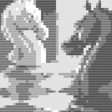
███████████▒▒░░  ▒▒░░  ░░  ▒▒████████████████░░░░░░░░░░░░░░░░░░░░░░░░▓▓░░░░░░░░▓▓░░░░░░░░░
███████▓▓░░░░░░░░░░░░      ▒▒████████████████░░░░░░░░░░░░░░░░░░░░░░░░██▓▓░░░░▒▒██░░░░░░░░░
█████▒▒░░░░░░░░░░░░░░        ████████████████░░░░░░░░░░░░░░░░░░░░░░▒▒████░░░░▓▓██░░░░░░░░░
███▓▓░░░░░░░░  ░░░░▒▒          ▓▓████████████░░░░░░░░░░░░░░░░░░░░░░░░████░░▓▓▓▓████▓▓▓▓░░░
███░░░░▒▒░░░░░░░░▒▒▒▒░░    ░░    ██████████▓▓░░░░░░░░░░░░░░░░░░░░░░░░░░████▓▓▓▓▓▓██████▓▓▓
█▒▒░░░░▒▒░░░░░░░░▒▒▒▒▒▒▒▒░░      ██▓▓██▓▓▓▓▓▓▒▒░░░░░░░░░░░░░░░░░░░░░░▒▒▓▓▓▓██▓▓▓▓▓▓▓▓█████
█▒▒  ░░▒▒▒▒░░▒▒▒▒▒▒▒▒▒▒░░▓▓  ░░  ██▓▓▓▓▓▓▓▓▓▓▒▒░░░░░░░░░░░░░░░░░░░░▓▓▓▓▓▓▓▓██▓▓▓▓▓▓▓▓▓▓███
█▒▒░░▒▒▒▒▒▒░░▒▒▒▒▒▒░░▒▒▒▒▒▒░░░░  ██▓▓▓▓▓▓▓▓▓▓▒▒░░░░░░░░░░░░░░░░░░▒▒██▓▓▓▓▓▓▓▓██▓▓▓▓▓▓▓▓███
█▒▒░░▒▒▒▒▒▒▒▒▒▒▒▒▒▒▒▒░░▓▓▒▒▒▒  ░░▒▒▓▓▓▓▓▓▓▓▓▓░░░░░░░░░░░░░░░░▒▒▓▓██▓▓▓▓▓▓▓▓▓▓████▓▓▓▓▓▓▓▓█
█▒▒░░▒▒▒▒▒▒▓▓▒▒▒▒▒▒▒▒▒▒▒▒▒▒▒▒▒▒░░  ▓▓▓▓▓▓▓▓▓▓░░░░░░░░░░░░░░▒▒▓▓▓▓▓▓▓▓▓▓▓▓▓▓██████▓▓▓▓▓▓▓▓█
▓░░░░▒▒▒▒▒▒▒▒▓▓▒▒▒▒▒▒▒▒▒▒▒▒▓▓▒▒░░    ▓▓▓▓▓▓▓▓▒▒░░░░░░░░░░░░▒▒▒▒██▓▓▓▓▓▓▓▓▓▓██████▓▓▓▓▓▓▓▓█
▓░░▒▒░░▒▒▒▒▒▒▓▓▓▓▓▓▓▓▓▓▒▒▓▓▒▒▓▓▒▒▒▒    ▓▓▓▓▓▓▒▒░░░░░░░░░░░░░░▓▓▓▓▒▒▓▓▓▓▓▓████████▓▓▓▓▓▓▓▓█
▓▒▒▒▒░░▒▒▒▒▒▒▒▒▓▓▒▒░░░░░░░░▓▓▓▓▒▒▒▒░░  ▓▓▓▓▓▓▒▒░░░░░░░░░░░░▒▒▒▒▒▒▒▒▓▓▓▓▓▓████████▓▓▓▓▓▓▓▓█
▓▓▓░░▒▒░░▒▒▒▒▒▒▒▒▓▓░░░░░░░░░░▒▒▒▒▒▒▒▒  ▓▓▓▓▓▓▒▒░░░░░░░░░░░░▒▒██  ▓▓▓▓▓▓██████████▓▓▓▓▓▓███
▓▓▓▒▒▒▒░░▒▒▒▒▒▒░░▒▒▒▒░░░░░░░░▓▓▒▒▒▒░░  ▓▓▓▓▓▓▒▒░░░░░░░░░░▓▓██▓▓░░▓▓▓▓▓▓████████▓▓▓▓▓▓█████
▓▓▓▓▓░░▒▒░░▒▒▒▒▒▒░░▒▒▒▒░░░░░░▒▒▓▓▒▒░░▓▓▓▓▓▓▓▓▒▒░░░░░░░░▒▒██▓▓██▒▒▓▓▓▓██████████▒▒▓▓▓▓█████
▓▓▓▓▓▓▓▓▓░░▒▒▒▒▒▒▒▒░░▒▒▒▒░░░░░░  ▓▓▓▓▓▓▓▓▓▓▓▓▒▒░░░░▒▒▒▒▓▓██████████▓▓████████▓▓▓▓▓▓▓▓█████
▓▓▓▓▓▓▓▓▓▓▓▒▒▒▒▒▒▒▒░░░░▒▒▒▒░░░░  ░░▓▓▓▓▓▓▓▓▓▓▒▒░░▒▒████████████████████▓▓████░░▓▓▓▓███████
▓▓▓▓▓▓▓▓▓▓▓░░▒▒▒▒▒▒▒▒░░▒▒▒▒░░░░░░  ▓▓▓▓▓▓▓▓▓▓▒▒░░▓▓▓▓██████████▓▓████░░░░██▒▒▒▒▓▓█████████
▓▓▓▓▓▓▓▓▓▓▓▒▒▒▒▓▓▒▒▒▒▒▒░░▒▒░░░░░░  ░░▓▓▓▓▓▓▓▓▒▒░░▒▒▓▓▓▓▓▓▓▓████████░░░░██▓▓▒▒▓▓███████████
▓▓▓▓▓▓▓▓▓░░▒▒▒▒▓▓▒▒▒▒▒▒░░▒▒▒▒░░░░    ▓▓▓▓▓▓▓▓▒▒░░░░▒▒▓▓▓▓██████████░░▓▓▓▓▒▒▒▒▓▓███████████
▓▓▓▓▓▓▓░░░░▒▒▒▒▓▓▓▓▒▒▒▒▒▒▒▒▒▒░░░░    ▓▓▓▓▓▓▓▓▒▒░░░░░░▓▓██████████▓▓░░▓▓▓▓▒▒▓▓█████████████
▓▓▓▓▓▒▒░░▒▒▒▒▒▒▓▓▓▓▒▒▒▒▒▒▒▒▒▒░░░░    ▓▓▓▓▓▓▓▓░░░░░░░░░░░░▒▒░░▒▒░░░░▓▓▓▓▒▒▓▓▓▓█████████████
▓▓▓▓▓▓▓░░▒▒▒▒▒▒▓▓▒▒▒▒▒▒▒▒▒▒▒▒░░░░    ▓▓▓▓▓▓▓▓░░░░░░░░░░░░░░░░░░░░▒▒▓▓▓▓▒▒▓▓▓▓█████████████
▓▓▓▓▓▓▓▓▓▒▒░░▒▒▒▒▒▒▒▒▒▒▒▒▒▒▒▒░░░░    ▓▓▓▓▒▒▒▒▒▒░░░░░░░░░░░░░░░░░░▒▒▓▓░░▓▓▓▓███████████████
▓▓▓▓▓▓▓▓▓▓▓▓▓▒▒▒▒▒▒▒▒▒▒▒▒▒▒▒▒░░░░░░░░░░░░░░░░░░░░░░░░░░░░░░░░░░▒▒▓▓▓▓▒▒▓▓█████████████████
▓▓▓▓▓▓▓░░░░▒▒▓▓██████▓▓▓▓▓▓▓▓▒▒▒▒░░░░░░░░░░░░░░░░░░░░░░░░░░░░░░  ▓▓░░▓▓▓▓█████████████████
▓▓▓▓▓▒▒▒▒▒▒▒▒▓▓▓▓▓▓▓▓▓▓▒▒▒▒▒▒░░░░░░░░░░░░░░░░░░░░░░░░░░░░░░░░  ▒▒▓▓▒▒▓▓███████████████████
▓▒▒▒▒▒▒▒▒▓▓▓▓▓▓▓▓▓▓▒▒▒▒▒▒░░░░░░░░░░░░░░░░░░░░░░░░░░░░░░░░▒▒▒▒  ▓▓▓▓▒▒▓▓███████████████████
░░░▒▒▓▓▓▓▓▓▓▓▓▓▓▓▓▓▓▓▓▓▓▓▒▒▒▒▒▒▒▒▓▓░░▒▒▒▒▒▒░░░░▒▒▒▒▒▒▒▒▒▒▒▒▒▒▒▒▓▓▒▒▓▓▓▓███████████████████
░░░▒▒▒▒▓▓▓▓▓▓▓▓▓▓▓▓▓▓▓▓▓▓▓▓▓▓▒▒▒▒▒▒▓▓▓▓▒▒░░░░░░░░░░▒▒▒▒▒▒▓▓▒▒▓▓▓▓▒▒▓▓▓▓███████████████████
░░░░░░░▒▒▒▒▒▒▓▓▓▓▓▓▓▓▓▓▓▓▓▓▓▓▒▒▒▒▒▒▒▒░░░░░░░░░░░░░░░░░░░░░░▒▒▓▓▓▓▒▒▓▓▓▓███████████████████
░░░░░░░▒▒▒▒▒▒▒▒▒▒▒▒▒▒▓▓▒▒▒▒▒▒▒▒▒▒░░░░░░░░░░░░░░░░░░░░░░░░▒▒▓▓▓▓██▓▓▓▓▓▓██████████████████▓
░░░░░░░░░▒▒▒▒▒▒▓▓▓▓▓▓▓▓▓▓▓▓▒▒▒▒░░░░░░░░░░░░░░░░░░░░░░░░░░▒▒▓▓▓▓██▓▓▓▓▓▓████████████████▓▓▓
░░░░░░░▒▒▒▒▒▒▓▓▓▓▓▓▓▓▓▓▓▓▓▓▒▒▒▒▒▒░░░░░░░░░░░░░░░░░░░░░░▒▒▓▓▓▓▓▓▓▓▓▓▓▓▓▓██████████▓▓▓▓▓▓▓▓▓
▒▓▓▓▓▒▒▒▒▒▒▒▒▓▓▓▓▓▓▓▓▓▓▒▒▒▒▒▒▒▒▒▒▒▒▒▒▓▓▒▒░░░░░░░░▒▒▓▓▓▓▓▓▓▓▓▓▓▓██▓▓▓▓▓▓████████▓▓▓▓▓▓▓▓▓▓▓
▓▓▓▓▓▓▓▒▒▒▒▒▒▓▓▓▓▓▓▓▓▓▓▒▒▒▒▒▒▒▒▒▒▒▒▒▒▓▓▓▓▓▓▒▒░░▓▓▓▓▓▓▓▓▓▓▓▓▓▓▓▓██▓▓▓▓▓▓████████▓▓▓▓▓▓▓▓▓▓▓
▓▓▓▓▓▓▓▓▓▒▒▒▒▒▒▓▓▓▓▓▓▓▓▓▓▒▒▒▒▒▒▒▒▒▒▒▒▒▒░░░░░░░░░░░░░░▒▒▓▓▓▓▓▓▓▓████▓▓▓▓████████████████▓▓▓
░▒▒▓▓▓▓▒▒▒▒▒▒▒▒▓▓▓▓▓▓▓▓▒▒▒▒▒▒▒▒░░░░░░░░░░░░░░░░░░░░░░░░░░░░██████▓▓████████████████████▓▓▓
░░░░░░░░░▒▒▒▒▒▒▓▓▓▓▓▓▓▓▒▒░░░░░░░░░░░░░░░░░░░░░░░░░░░░░░░░░░▒▒▓▓██████████████████████████▓
░░░░░░░░░░░░░░░▒▒▒▒░░░░░░░░░░░░░░░░░░░░░░░░░░░░░░░░░░░░░░▓▓▓▓████████▓▓███████████████████
░░░░░░░░░░░▒▒▓▓▓▓▓▓▓▓▓▓░░░░░░░░░░░░░░░░░░░░░░░░░░░░░░░░▒▒▒▒▓▓█████████████████████████████
░░░▒▒▓▓▓▓▓▓▓▓▓▓▓▓▓▓▓▓▓▓▓▓▓▓▒▒░░░░░░░░░░░░░░░░░░░░░░░░░░▓▓░░░░▒▒▓▓▓▓███████████████████████
▓▓▓▓▓▓▓▓▓▓▓▓▓▓▓▓▓▓▓▓▓▓▓▓▓▓▓▓▓▒▒▒▒▓▓░░    ░░░░░░░░░░░░▒▒▓▓██▓▓▓▓▓▓▒▒▓▓▓▓▓▓▓▓███████████████
▓▓▓▓▓▓▓▓▓▓▓▓▓▓▓▓▓▓▓▓▓▓▓▓▓▓▓▒▒▒▒▒▒▒▒▒▒▒▒▒▒░░    ▒▒▓▓▓▓▓▓██▓▓██████▓▓▓▓▓▓▓▓▓▓▓▓▓▓███████████