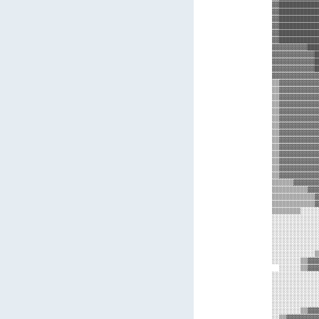
▓▓███████████
▓▓███████████
▓▓███████████
▓▓███████████
▓▓███████████
▓▓███████████
▓▓▓▓▓▓▓▓▓▓███
▓▓▓▓▓▓▓▓▓▓▓▓█
▓▓▓▓▓▓▓▓▓▓▓▓█
▓▓▓▓▓▓▓▓▓▓▓▓█
▓▓▓▓▓▓▓▓▓▓▓▓▓
▒▒▓▓▓▓▓▓▓▓▓▓▓
▒▒▓▓▓▓▓▓▓▓▓▓▓
▒▒▓▓▓▓▓▓▓▓▓▓▓
▒▒▓▓▓▓▓▓▓▓▓▓▓
▒▒▓▓▓▓▓▓▓▓▓▓▓
▒▒▓▓▓▓▓▓▓▓▓▓▓
▒▒▓▓▓▓▓▓▓▓▓▓▓
▒▒▓▓▓▓▓▓▓▓▓▓▓
▒▒▓▓▓▓▓▓▓▓▓▓▓
▒▒▓▓▓▓▓▓▓▓▓▓▓
▒▒▓▓▓▓▓▓▓▓▓▓▓
▒▒▓▓▓▓▓▓▓▓▓▓▓
▒▒▓▓▓▓▓▓▓▓▓▓▓
▒▒▓▓▓▓▓▓▓▓▓▓▓
▒▒▒▒▒▒▓▓▓▓▓▓▓
▒▒▒▒▒▒▒▒▒▒▓▓▓
▒▒▒▒▒▒▒▒▒▒▒▒▓
▒▒▒▒▒▒▒▒▒▒▒▒▓
▒▒▒▒▒▒▒▒░░░░░
░░░░░░░░░░░░░
░░░░░░░░░░░░░
░░░░░░░░░░░░░
░░░░░░░░░░░░░
░░░░░░░░░░░░░
░░░░░░░░░░░░▒
░░░░░░░░▒▒▓▓▓
  ░░░░░░▒▒▓▓▓
░░░░░░░░░░░░░
░░░░░░░░░░░░░
░░░░░░░░░░░░░
░░░░░░░░░░░░░
░░░░░░░░░░░░░
░░░░░░░░▒▒▓▓▓
░░▒▒▓▓▓▓▓▓▓▓▓