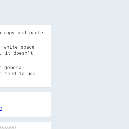
n copy and paste
 white space
, it doesn't
s general
e tend to use
n
░░░░░░░░░░░  
