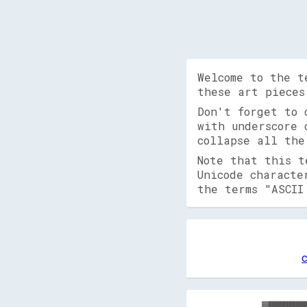
Welcome to the t
these art pieces
Don't forget to
with underscore 
collapse all the
Note that this t
Unicode characte
the terms "ASCII
▓▓███████████