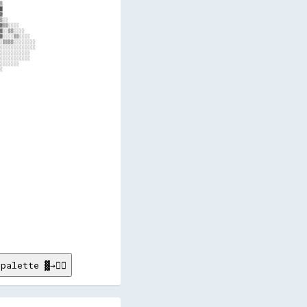
palette ▓→✊🏽