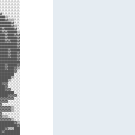
░░░░░░░░░░░░░

░░░░░░░░░░░░░

░░░░░░░░░░░░░

░░░░░░░░░░░░░

▓░░░░░░░░░░░░

███▒▒░░░░░░░░

███▓▓▒▒▒▒░░░░

███████▓▓░░░░

███████▓▓▒▒░░

█▓▓██████▓▓░░

█▓▓▓▓██████▒▒

███▓▓████▓▓▓▓

███▓▓██████▓▓

███▓▓▓▓████▓▓

███████████▓▓

███████████▓▓

█████▓▓██████

█████▓▓████▓▓

█████▓▓████▓▓

███████████▓▓

█████████████

███▓▓██████▓▓

███▓▓████▓▓▒▒

█████████▓▓░░

█████████░░░░

███████▒▒░░░░

█████▒▒░░░░░░

█▓▓▓▓░░░░░░░░

███▓▓░░░░░░░░

███▓▓▓▓░░░░░░

█████████░░░░

█████▓▓▓▓▓▓░░

▓▓▓▓▓▓▓▓▓░░░░

▓▓▓▓▓░░░░░░░░

▓░░░░░░░░░░░░

▓▓▓▓▓▓▓▒▒░░░░

▓▓▓▓▓▓▓▒▒░░░░

▓░░░░░░░░░░░░

▓▒▒▒▒░░░░░░░░

▓▓▓▓▓▓▓▒▒░░░░

█████████▓▓▒▒

███████████▓▓

███▓▓▒▒▒▒████

█▓▓██████████

█████████████
