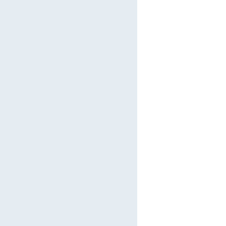
      
      
      
      
      
      
      
      
      
      
      
      
      
      
      
      
      
      
      
      
      
      
      
      
      