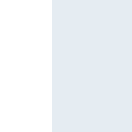
      

      

      

      

      

      

      

      

      

      

      

      

      

      

      

      

      

      

      

      

      

      

      

      

      
