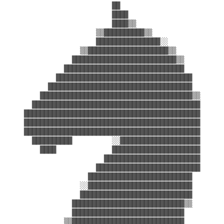
                            ██                          
                            ████                        
                            ████▒▒                      
                        ▒▒██████████▒▒                  
                        ████████████████░░              
                    ▒▒████████████████████▒▒            
                  ██████████████████████████▒▒          
                ██████████████████████████████          
              ██████████████████████████████████        
            ████████████████████████████████████        
          ██████████████████████████████████████▒▒      
        ██████████████████████████████████████████      
      ████████████████████████████████████████████      
      ████████████████████████████████████████████      
      ████████████████████████████████████████████      
        ██████████          ░░████████████████████      
          ████              ██████████████████████      
                          ████████████████████████      
                        ██████████████████████████      
                      ██████████████████████████        
                    ░░██████████████████████████        
                    ████████████████████████████        
                  ████████████████████████████▒▒        
                  ████████████████████████████          
                ▒▒████████████████████████████          