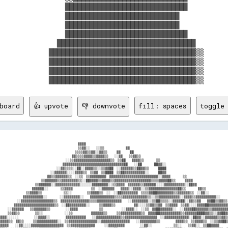
                ██████████████████████████████          
                ████████████████████████████            
                ████████████████████████████            
                ██████████████████████████████          
              ██████████████████████████████████        
            ████████████████████████████████████▒▒      
            ████████████████████████████████████▒▒      
            ████████████████████████████████████▒▒      
board
👍 upvote
👎 downvote
fill: spaces
toggle 
                                                    ▓▓▓▓                                                                                

                                                    ▒▒▓▓░░    ░░▒▒              ▓▓                                                      

                                                  ▒▒▒▒▓▓▒▒▓▓░░▓▓▒▒      ▓▓      ██                                                      

                                                 ▓▓▒▒▒▒▓▓▓▓▒▒▓▓▓▓▒▒    ░░▓▓    ▒▒▓▓▒▒                                                    

                                             ░░▒▒▓▓▓▓▓▓▓▓▓▓▓▓▓▓▓▓▓▓▒▒  ▒▒██    ▓▓▓▓▒▒        ▒▒                                          

                                           ▓▓▓▓▓▓▓▓▓▓▓▓▓▓▓▓▓▓▓▓▓▓▓▓▓▓▓▓▓▓██    ░░██        ██▓▓░░                                        

                                        ░░▓▓▒▒▒▒░░██░░▓▓▓▓▒▒░░▒▒▓▓██  ░░▓▓▓▓▓▓▒▒██▓▓▒▒      ████                                         
                                    ░░▓▓▓▓▓▓░░░░▓▓▓▓▒▒  ▒▒▓▓  ▒▒████  ▒▒██▓▓▓▓▓▓▓▓▓▓░░      ██▓▓                                         
                                  ▓▓▒▒▓▓▓▓▓▓▒▒  ░░▒▒  ▒▒▓▓▓▓▓▓▓▓  ▓▓▓▓▓▓▓▓▓▓▓▓▓▓▓▓▓▓▓▓▓▓▓▓░░▓▓▓▓        ▒▒                            
                               ▒▒▓▓▓▓▓▓▒▒▓▓▓▓▓▓▓▓▒▒░░██▓▓▓▓▒▒▓▓▓▓▒▒▓▓▓▓▓▓▓▓▓▓▓▓▓▓▓▓▓▓▒▒▒▒▓▓▓▓██▒▒      ▓▓▓▓                         
                           ▒▒▓▓▓▓▓▓░░▓▓▓▓▓▓▓▓▓▓▓▓░░░░░░▓▓▓▓▓▓▓▓░░▒▒▓▓▓▓  ▓▓▓▓▓▓▒▒▓▓▓▓▓▓░░░░▓▓▓▓▓▓▓▓▓▓░░██▓▓                      
                        ▓▓▓▓▓▓░░        ▒▒▓▓▓▓            ▒▒  ░░▓▓▓▓▓▓    ▓▓▓▓░░▓▓▓▓░░▒▒▓▓▓▓▓▓▓▓▓▓▓▓▓▓██▒▒        ▓▓▒▒               
                    ▒▒▓▓▓▓▒▒              ▒▒░░          ▒▒▓▓▓▓▒▒  ░░  ░░██▓▓▓▓▓▓▓▓  ▒▒▒▒▓▓██▓▓▓▓▓▓▓▓▒▒▓▓▓▓▓▓▒▒  ░░▓▓░░              
                   ▓▓▓▓▓▓▓▓▓▓░░        ░░▓▓▓▓▓▓▓▓░░    ▓▓▓▓▓▓▓▓▓▓▓▓▒▒▒▒▓▓▓▓▓▓▓▓▓▓▓▓▒▒░░▒▒▓▓▓▓▓▓▓▓▓▓░░▓▓▓▓▒▒▓▓▓▓▓▓▓▓▓▓░░        
                ░░▓▓▓▓▓▓▓▓▓▓▓▓▓▓▓▓▒▒  ▓▓▓▓▓▓▓▓▓▓▓▓▓▓▒▒▒▒▓▓▓▓▓▓▓▓▓▓▓▓    ░░▓▓▓▓▓▓▓▓░░▒▒██▒▒▒▒░░▓▓▓▓██░░▓▓▒▒▓▓    ▓▓██▒▒▓▓▒▒   
             ▓▓▓▓▓▓▓▓▓▓▓▓▓▓▓▓▓▓▓▓▒▒  ░░██▓▓▓▓▓▓▓▓░░      ▒▒▓▓▓▓▒▒            ▓▓░░░░▒▒▓▓▒▒▓▓  ▒▒▓▓▓▓  ▒▒▓▓░░░░▓▓▓▓██▓▓▓▓▓▓▓▓▓▓▓
         ░░▓▓▓▓▓▓    ▒▒▓▓▓▓▓▓▒▒          ░░▓▓▓▓              ▒▒            ░░▓▓▓▓░░  ░░▒▒  ▓▓██▓▓▓▓▓▓░░  ░░▓▓▓▓██▓▓▓▓▓▓▒▒▓▓▓▓▓▓▓▓░
         ▒▒▓▓▒▒          ▒▒░░              ░░▒▒            ▓▓▓▓▓▓▒▒      ▒▒▓▓▓▓▓▓▓▓▓▓▒▒  ▓▓▓▓██▓▓▓▓▓▓▓▓▓▓▒▒▓▓▓▓▓▓████▓▓▒▒░░▓▓██▓
    ▓▓▓▓░░░░░░          ░░▓▓▓▓░░          ▓▓▓▓▓▓▓▓▓▓    ░░▓▓▓▓▓▓▓▓▓▓▓▓▒▒▓▓▓▓▓▓▓▓▓▓▓▓▓▓▓▓  ░░▓▓▓▓▓▓▓▓▓▓▓▓░░██▓▓░░▓▓▓▓▓▓▒▒▓▓
▒▒▓▓▓▓▓▓▒▒  ▓▓▒▒      ▒▒▓▓▓▓▓▓▓▓▓▓░░  ▒▒▓▓▓▓▓▓▓▓▓▓▓▓▓▓░░▓▓▓▓▓▓▓▓▓▓▓▓▓▓    ░░▓▓▓▓▓▓▓▓▒▒          ▓▓▓▓▒▒  ▒▒▓▓▓▓▒▒  ░░▒▒▓▓██
▓▓▓▓▓▓▓    ░░▓▓░░░░▓▓▓▓▓▓▓▓▓▓▓▓▓▓▓▓  ▒▒▓▓▓▓▓▓▓▓▓▓▓▓      ░░▓▓▓▓▓▓▓▓          ░░▓▓░░              ▒▒░░    ▒▒▓▓░░  ▒▒██▓▓▓▓      