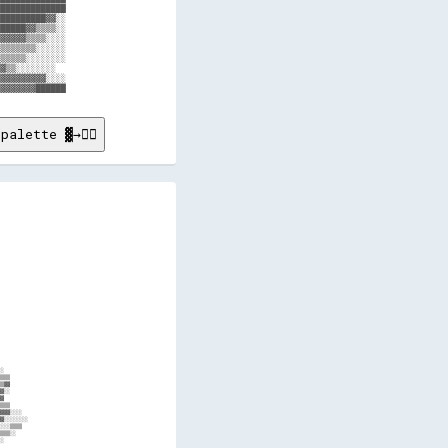
█████████████

█████████▓▓░░

█████▓▓▒▒▒▒░░

▓▓▓▓▓▒▒▒▒░░░░

▒▒▒▒▒▒▒░░░░░░

▒▒▒▒▒░░░░░░░░

▓▒▒░░░░░░░░  

▓▓▓▓▓▓▓▓▓░░░░

palette ▓→✊🏽

    ▒▒▒▒░░▒▒▓▓░░  ░░░░▒▒▒▒░░▒▒  ▒▒▓▓▒▒░░░░  ░░░░  ░░▒▒░░      ░░▒▒                                        ▒▒▒▒        ▒▒    ▒▒░░  ▒▒▓▓▓▓▒▒▒▒  ▒▒░░▒▒▒▒▒▒    ░░▓▓▒▒▒▒▓▓▒▒    
    ░░▒▒▒▒▒▒▒▒    ░░▒▒▒▒▒▒▒▒▒▒  ▒▒▒▒░░░░▒▒  ▒▒▓▓▒▒░░░░▓▓  ▒▒▒▒▒▒▓▓░░▒▒                                ▒▒░░▓▓▓▓▒▒▒▒  ░░▓▓▒▒▒▒░░▓▓  ▒▒▒▒▒▒▒▒▓▓  ▒▒▒▒▒▒▒▒▓▓░░    ▒▒▒▒▓▓▒▒░░    
    ▒▒▓▓▒▒▒▒▒▒      ▓▓▒▒▒▒▓▓    ░░▒▒▒▒▒▒░░  ▒▒▒▒▒▒▒▒▓▓░░  ▒▒▒▒░░▒▒▒▒▒▒      ░░                ░░      ▒▒▒▒▒▒▒▒▒▒▓▓  ░░▒▒▒▒▓▓▓▓▒▒  ░░▒▒▒▒▓▓▒▒    ▓▓▓▓▓▓▓▓      ▒▒▒▒▓▓▒▒░░    
      ▒▒▒▒▒▒▓▓      ▒▒▒▒▒▒▓▓    ░░▒▒▒▒▒▒    ░░▒▒▒▒▒▒▓▓    ░░▒▒▒▒▓▓▓▓░░      ▒▒                ▒▒      ░░▒▒▒▒▓▓▓▓▒▒    ▒▒▒▒▓▓▓▓      ▒▒▒▒▓▓░