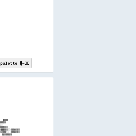
      

      

      

      

      

      

      

      

palette ▓→✊🏽
 

 

    

       

          

     

      

            

 ██▓▓          

▓▓▓          

░        

▓▓▓▓▓▒▒    

▒▒████▒▒░░▓▓▓▓▓▓▒▒

▒▒▓▓▓▓░░  ▓▓▓▓▓▓▒▒

  ▓▓▓▓▓▓▓▓  
