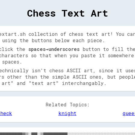
Chess Text Art
extart.sh collection of chess text art! You ca
 using the buttons below each piece.
 click the
spaces→underscores
button to fill the
characters so that when you paste it somewhere
 spaces.
echnically isn't chess ASCII art, since it use
rs other than the simple ASCII ones, but peopl
 art" and "text art" interchangably.
Related Topics:
check
knight
quee
███████████████▓▓▒▒░░████░░▒▒████████████████░░░░░░░░░░░░░░░░░░░░░░░░░░░░░░░░░░░░░░░░░░░░░