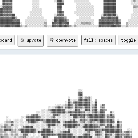
  ██▓▓▓▓██                ░░░░░░            ░░████▒▒        ░░░░░░░░░░░░            ██████████            ░░▒▒░░
  ██▓▓▓▓▓▓                ░░░░░░              ██████          ░░░░░░░░░░░░          ██████████            ░░░░░░
░░▓▓▓▓▓▓▓▓                ░░░░░░              ████            ░░░░░░░░░░░░░░        ██████████              ▒▒▒▒
██▓▓▓▓▓▓▓▓                ░░░░░░░░            ▓▓▓▓            ░░░░░░░░░░░░░░        ██████████              ░░░░
██▓▓▓▓▓▓▓▓              ░░░░░░░░░░            ▓▓██▓▓        ░░░░░░░░░░░░░░░░        ██████████              ░░░░
██▓▓▓▓▓▓▓▓██            ░░░░░░░░░░          ░░▓▓▓▓▓▓          ░░░░░░░░░░░░░░      ░░██▓▓██▓▓██░░          ░░░░░░
▓▓▓▓▓▓▓▓▓▓██▒▒        ░░░░░░░░░░░░░░        ▓▓▓▓▓▓▓▓▒▒          ░░░░░░░░░░        ▓▓▓▓▓▓██▓▓▓▓██          ░░░░░░
██████████▓▓▓▓▓▓    ░░░░░░░░░░░░░░░░░░    ░░██▓▓████▓▓▒▒      ░░░░░░░░░░░░░░    ▓▓▓▓▓▓▓▓▓▓▓▓▓▓██▒▒      ░░░░░░░░
████████████████░░  ░░░░░░░░░░░░░░░░▒▒    ██▓▓▓▓██▓▓▓▓██    ░░░░░░▒▒▒▒▒▒▒▒░░    ████████████▓▓██▓▓    ▒▒░░░░░░░░
board
👍 upvote
👎 downvote
fill: spaces
toggle 
                                                                                            
                                                                                                                                                      
                                                                                                                                                      
                                                                                                                                                      
                                                                                  ░░░░                                                                
                                                                                  ▓▓▓▓                                                                
                                                                                  ▓▓██                                                                
                                                                          ░░      ▒▒▓▓░░▒▒▓▓░░                                                        
                                                                          ▓▓░░░░░░▓▓██▓▓██▓▓░░  ▒▒                                                    
                                                                        ░░██▒▒▓▓██████▓▓████░░░░██                                                    
                                                                ░░░░░░░░▒▒██▓▓░░▓▓██████████░░▒▒██  ░░▓▓                                              
                                                          ░░░░░░▓▓██▓▓░░▓▓██▓▓░░██▓▓▓▓▒▒████░░▓▓██  ▒▒▓▓                                              
                                                    ░░░░░░▒▒██████████▓▓░░░░░░░░██▓▓░░░░████░░▓▓██░░▓▓▓▓▒▒                                            
                                                ░░░░░░░░░░░░▓▓██████████▒▒▓▓██▓▓████▓▓▓▓░░▒▒░░▓▓██▒▒████    ▓▓░░                                      
                                        ░░░░▒▒▓▓▓▓░░░░░░░░░░░░▓▓██▒▒░░░░░░░░████████▓▓██▒▒████▓▓██▓▓▓▓██░░▒▒██▒▒                                      
                        ░░          ░░░░▓▓████████▓▓░░░░░░░░▒▒▓▓░░░░░░░░░░░░░░████▒▒▓▓██░░▓▓████████████░░▓▓▓▓▓▓                                      
            ▒▒▒▒        ░░░░  ░░░░░░░░  ▓▓██████████▓▓▒▒██████████░░░░░░░░░░▒▒▓▓░░░░▓▓▓▓▒▒▒▒▓▓████▓▓████▒▒▓▓██▒▒  ░░                                  
            ▒▒▒▒      ░░▒▒▒▒▓▓░░░░░░░░░░░░▓▓████▒▒░░░░▒▒████████████░░▒▒████████▓▓░░▒▒▓▓░░▒▒▓▓▒▒░░▒▒████▒▒▓▓██▓▓  ██▒▒                                
            ░░▒▒  ░░░░▒▒▒▒░░▓▓░░░░░░░░░░░░░░░░░░░░░░░░░░▒▒██████▒▒░░░░▓▓██████████▓▓░░▒▒██▓▓██▓▓▒▒▒▒▓▓▓▓░░▓▓██░░░░██▒▒                                
          ░░░░▒▒░░░░▒▒▓▓▒▒▒▒░░░░░░  ░░▓▓██████░░░░░░░░░░░░▓▓░░░░░░░░░░░░▓▓██████▒▒░░░░██████████▓▓▓▓░░░░▓▓▓▓██▓▓▒▒██▒▒                                
    ░░░░░░▒▒▒▒▒▒▒▒▒▒▒▒██████▒▒▒▒░░▓▓████████████░░░░▒▒██████▒▒░░░░░░░░░░░░▓▓░░░░░░░░░░░░████████▓▓▓▓▒▒██████████▓▓██▓▓    ░░░░                        
    ░░░░▒▒░░▒▒▓▓▒▒▒▒▒▒▒▒░░░░▒▒▒▒░░░░██████████▓▓░░████████████░░░░░░▒▒▓▓████░░░░░░░░░░░░░░▓▓░░░░▓▓██▒▒░░▓▓██████████▓▓░░▓▓▓▓▒▒                        
    ░░░░░░▒▒░░░░░░▒▒▒▒▒▒▒▒░░▒▒▒▒▒▒░░░░██▓▓░░  ░░  ░░██████████▓▓▓▓████████████░░░░░░░░▓▓████░░░░▓▓██▒▒░░██▓▓▓▓░░▓▓██▓▓▒▒▓▓▓▓▒▒                        
    ░░░░░░░░░░▓▓▓▓▒▒▓▓▒▒▒▒░░░░▒▒░░▒▒▒▒▓▓░░░░░░░░░░░░░░██▓▓░░      ▓▓████████████▒▒████████████░░░░▒▒░░░░██▓▓░░░░████▓▓░░██▓▓▓▓                        
      ░░░░░░▒▒██▓▓▒▒▓▓▒▒▒▒▒▒▒▒▒▒▓▓▓▓▒▒▓▓▒▒    ░░░░░░▓▓▒▒░░░░░░    ░░▓▓████▒▒░░░░░░██████████████░░▓▓██▓▓████▓▓░░░░▒▒░░░░██▓▓▓▓░░▒▒▒▒                  
        ░░░░░░▓▓██████▒▒▒▒▒▒▒▒▒▒▓▓▒▒▒▒░░░░▒▒░░▒▒████████▒▒░░░░    ░░▒▒░░░░░░░░░░░░░░████████▒▒░░░░████▓▓████████▓▓░░▓▓██████▓▓░░▓▓██                  
        ░░░░░░░░██▒▒░░▒▒▓▓▒▒▒▒▒▒░░▒▒▓▓▒▒▒▒░░▓▓████████████░░  ░░▓▓██████░░░░░░░░░░░░░░▒▒░░░░░░░░░░░░████████████▓▓████████▓▓██████▓▓                  
          ░░░░░░░░░░░░▒▒▓▓▒▒▓▓▒▒▒▒▒▒░░▒▒▒▒░░  ▓▓████████▓▓░░▓▓██████████▓▓░░░░░░▒▒▓▓████░░░░░░░░░░░░░░██▓▓░░▒▒██▓▓░░▓▓████████████▒▒░░                
            ░░░░░░░░░░░░▒▒▒▒▓▓▒▒▒▒░░░░▒▒▒▒░░░░░░████▒▒  ░░  ░░████████████▒▒▓▓████████▓▓██░░░░░░░░░░▓▓██░░░░▓▓████░░░░▓▓▓▓██▒▒▒▒██▓▓▒▒░░░░            
            ░░░░░░░░▒▒░░▒▒▒▒▒▒▒▒▒▒▒▒░░░░▒▒░░▒▒▒▒▓▓  ░░░░░░░░  ░░████▓▓░░  ░░░░██████████████░░▒▒██████████░░▒▒▓▓▓▓░░▒▒██▒▒░░░░▓▓██▓▓░░▒▒░░░░          
              ░░░░░░░░████▒▒▒▒▒▒▒▒▒▒░░░░░░▓▓▒▒▒▒▓▓▓▓  ░░  ░░░░  ▒▒░░    ░░░░  ░░████████▒▒░░░░██████████████░░░░▒▒▓▓▓▓██▓▓░░░░▓▓██▓▓░░░░▒▒░░░░        
                ░░░░░░░░████▓▓▓▓▒▒▒▒▒▒░░▓▓▓▓▒▒▒▒▒▒░░░░    ░░▓▓████▓▓    ░░  ░░  ░░▓▓░░░░░░░░░░░░██████████▓▓░░▓▓████▓▓▓▓▓▓██▒▒░░░░░░▒▒▒▒░░░░░░░░      
                  ░░░░░░▒▒████▓▓▒▒▒▒▒▒▒▒▒▒██▓▓▓▓▓▓▒▒▒▒▒▒████████████▓▓░░░░░░░░▓▓██▒▒░░░░░░░░░░░░░░████▒▒░░░░░░░░██████████████▒▒▒▒░░░░░░░░░░░░░░      
                  ░░░░░░░░▓▓░░░░▒▒▒▒▒▒▒▒▒▒██████▒▒▒▒▒▒  ▓▓████████████▒▒▒▒██████████▒▒░░░░░░░░░░▒▒▓▓  ░░░░░░░░░░░░▓▓██████▓▓░░░░░░░░░░░░░░░░░░        
                    ░░▒▒░░░░▒▒░░▒▒▓▓▒▒▒▒▒▒▒▒░░░░▒▒▓▓▒▒░░░░▓▓██████▓▓░░  ▒▒██████▓▓████▒▒░░░░▓▓██████▓▓░░░░░░░░░░░░░░▓▓▒▒░░░░░░░░░░░░░░░░░░░░░░        
                      ░░░░░░░░░░░░░░░░▒▒▒▒▒▒░░░░▒▒▒▒▒▒░░░░░░██▒▒░░  ░░    ▓▓██████████▒▒▒▒████████████▓▓░░░░░░░░▒▒░░░░░░░░░░░░░░░░░░░░░░░░            
                      ▒▒▒▒░░  ▒▒▒▒██▓▓▒▒▒▒░░▒▒▒▒░░░░░░░░▒▒▒▒▓▓░░░░    ░░░░  ▓▓██▓▓░░  ░░  ▓▓████████████▓▓▒▒░░░░░░░░░░░░░░░░░░░░░░░░                  
                      ▓▓▒▒░░░░░░▓▓██▓▓▒▒▓▓▒▒▒▒▒▒  ░░▓▓▓▓▒▒▒▒▓▓▒▒░░    ░░░░░░▒▒░░            ▓▓████████▒▒░░░░░░░░░░░░░░░░░░░░░░░░                      
                          ░░░░░░░░████████▒▒▒▒▒▒▒▒▒▒██▒▒▒▒░░▒▒▒▒░░    ░░▓▓██████░░░░░░        ▓▓▓▓░░░░░░░░░░░░░░░░░░░░░░░░                            
                            ░░░░░░░░████▓▓░░▒▒▒▒▒▒▒▒▒▒██▓▓▓▓▓▓░░░░▒▒██████████████        ▒▒▒▒░░░░░░  ░░░░░░▒▒░░░░░░░░                                
                            ░░░░░░░░▒▒░░░░░░▓▓▓▓░░▒▒▒▒██████▓▓▒▒▒▒  ██████████████▓▓░░▒▒░░  ░░  ░░░░░░░░▒▒▒▒░░░░                                      
                              ░░░░  ░░▒▒░░░░▒▒▓▓▒▒▒▒░░▓▓▒▒░░░░▒▒▒▒░░░░████████████▒▒░░      ░░░░░░▒▒▒▒░░▒▒░░                                          
                                ░░░░░░░░▒▒░░░░░░░░▒▒▒▒██░░  ░░▒▒░░░░  ░░████▓▓░░      ░░░░░░░░░░░░▒▒░░                                                
                                ░░░░░░  ░░░░░░▓▓▒▒▒▒░░▓▓▓▓  ░░▒▒▒▒░░░░░░▒▒      ░░░░░░░░░░░░░░░░░░                                                    
                                  ░░░░░░░░▒▒████▒▒▒▒░░▓▓██▓▓░░░░░░▒▒░░      ░░░░░░░░░░░░░░░░                                                          
                                    ░░░░  ░░▓▓████▒▒▓▓██████▒▒▒▒░░░░    ░░░░░░░░░░░░░░░░                                                              
                                    ░░░░░░  ░░██████████▓▓░░░░    ░░░░░░░░░░░░░░░░                                                                    
                                      ░░░░░░  ░░████▓▓░░░░    ░░░░░░░░░░░░░░░░                                                                        
                                        ░░░░░░  ░░  ░░  ░░░░░░░░░░░░░░░░░░                                                                            
                                          ░░░░░░░░  ░░░░░░░░░░░░░░░░                                                          