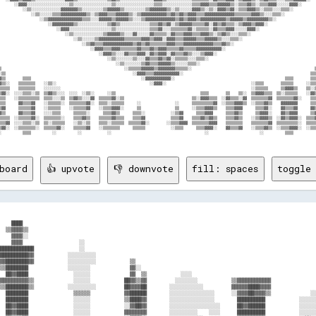
board
👍 upvote
👎 downvote
fill: spaces
toggle 
    ████                                                                                                        
  ▒▒▓▓▓▓▒▒                                                                                                      
    ▓▓▓▓░░                                                                                                      
    ▓▓▓▓                    ░░                                                                                  
████████████                ░░                                                                                  
██████████▓▓            ░░░░░░░░░░                                                                              
▓▓████████▓▓            ░░░░░░░░░░            ▒▒                                                                
▒▒████████              ░░░░░░░░              ▓▓░░                                                              
  ██▓▓████                ░░░░░░              ▓▓  ▒▒            ░░░░                                            
▓▓▓▓▓▓▓▓▓▓▒▒              ░░░░░░            ██▓▓▒▒▓▓          ░░░░░░░░            ▒▒▓▓▓▓▓▓▓▓▓▓▓▓                
▒▒████████▒▒            ░░░░░░░░░░          ██▓▓▓▓██        ░░░░░░░░░░░░          ▓▓▓▓▓▓████▓▓▓▓                
  ████████                ▒▒▒▒▒▒            ▓▓██████        ░░░░░░░░░░░░░░░░      ░░▓▓▓▓██▓▓▓▓▒▒              ░░
  ████████                ░░░░░░            ▒▒████▓▓        ░░░░░░░░░░░░░░░░        ██████████            ░░░░░░
  ██▓▓████                ░░░░░░            ░░▓▓██▓▓        ░░░░░░░░░░░░░░░░░░      ██▓▓██████            ░░░░░░
  ██▓▓████                ░░░░░░            ▓▓▓▓▓▓▓▓        ░░░░░░░░░░    ░░░░      ██████████            ░░░░░░