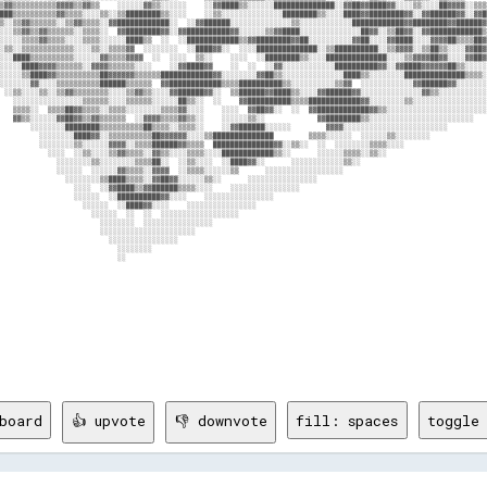
board
👍 upvote
👎 downvote
fill: spaces
toggle 