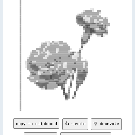
▒▒                                                                                                        

▒▒                                                                                                        

▒▒                                                                                                        

▒▒                                                                                                        

▒▒                                                                            ░░░░                        

▒▒                                                                    ░░▒▒▒▒▒▒▒▒░░    ▒▒▒▒                

▒▒                                                                  ░░▒▒▒▒▒▒▒▒▒▒▒▒▒▒▒▒▒▒░░                

▒▒                                                              ░░▒▒▒▒▒▒▒▒▒▒▒▒▒▒▒▒▒▒▒▒▒▒                  

▒▒                                                            ▒▒▓▓▓▓▒▒▒▒░░▒▒▒▒░░▒▒▒▒▒▒░░▒▒                

▒▒                                                            ▓▓▓▓▓▓▓▓░░░░░░░░▒▒▒▒▒▒▒▒▒▒▒▒▒▒░░▒▒░░        

▒▒                                                            ▒▒▓▓▓▓▓▓▒▒░░░░░░▒▒▒▒░░░░▒▒░░░░▒▒▒▒▒▒        

▒▒                                                            ▒▒▓▓▓▓▓▓▓▓▒▒▒▒░░▒▒▒▒░░░░░░▒▒▒▒▒▒▒▒▒▒        

▒▒                                                              ▓▓▓▓▓▓▓▓▓▓▓▓▓▓▓▓▓▓▓▓▒▒▓▓▒▒░░▒▒▒▒▒▒▒▒      

▒▒                                                                ▒▒▓▓▒▒▓▓████▒▒▒▒▒▒▒▒▓▓▓▓▓▓▒▒▓▓▒▒▒▒      

▒▒                                                                    ▓▓▓▓██▓▓▒▒▒▒▒▒▒▒▒▒▓▓▓▓▒▒▓▓░░        

▒▒                                                                    ▒▒▓▓▓▓▓▓██▓▓▒▒░░░░▒▒▓▓▓▓▒▒░░        

▒▒                                                                    ░░▓▓▓▓▓▓████▓▓▒▒▒▒▒▒▒▒▒▒▓▓▒▒        

▒▒                                                                    ▒▒▓▓▓▓▓▓██▓▓▓▓▓▓▓▓▓▓▓▓▓▓▓▓▓▓        

▒▒                                                                    ▒▒▒▒▒▒▓▓▓▓░░  ▒▒▓▓▓▓▓▓░░░░░░        

▒▒                                                                  ░░▒▒▒▒▒▒▓▓░░      ░░░░▓▓░░            

▒▒                                                                  ▒▒▒▒▒▒▒▒▓▓                            

▒▒                                                                  ▓▓▒▒▒▒▓▓░░                            

▒▒                          ░░░░░░  ▒▒░░░░░░▒▒▒▒                    ▓▓▓▓▓▓▓▓                              

▒▒                      ░░▒▒▒▒░░░░▒▒░░▒▒▒▒░░▒▒▒▒▒▒▒▒                ▓▓▓▓▒▒                                

▒▒                      ▒▒▒▒▒▒░░░░▒▒▒▒▒▒▒▒▒▒░░░░▒▒▒▒▒▒              ▒▒░░                                  

▒▒                    ░░▒▒▒▒░░▒▒▒▒▒▒▒▒▒▒▒▒▒▒▒▒▒▒▒▒▒▒▒▒▒▒            ▓▓                                    

▒▒                ▒▒▒▒▒▒▒▒░░▒▒▒▒▒▒▒▒▒▒▒▒░░░░▒▒▒▒▒▒▒▒▒▒▒▒░░        ░░░░                                    

▒▒            ▒▒▒▒░░░░▒▒▒▒░░▒▒░░▒▒▒▒▒▒▒▒░░░░▒▒▒▒▒▒▒▒▒▒░░          ▓▓                                      

▒▒          ░░▒▒▒▒▒▒░░▒▒░░▒▒░░░░░░▒▒▒▒▒▒░░▒▒▒▒▒▒▒▒▒▒▒▒░░▒▒▓▓▒▒░░▒▒▓▓                                      

▒▒          ▒▒▒▒▒▒▒▒░░▒▒▒▒▒▒▒▒░░░░░░▒▒▒▒▒▒▒▒▒▒▒▒▒▒▒▒▒▒▒▒▓▓▓▓░░░░░░▒▒                                      

▒▒        ░░▒▒▒▒░░░░▒▒▒▒▒▒▒▒░░░░▒▒▒▒▒▒▒▒▒▒▒▒▒▒▒▒▒▒▒▒▒▒▓▓▒▒░░░░░░░░▒▒                                      

▒▒      ░░▒▒▒▒▒▒▒▒▒▒▒▒▒▒▒▒░░░░▒▒▒▒▒▒▒▒▒▒▒▒▒▒▓▓▒▒▒▒▒▒▒▒▒▒▒▒░░░░░░▒▒▒▒░░                                    

▒▒      ▒▒▒▒▒▒▒▒▒▒▒▒▒▒▒▒▒▒▒▒▒▒▒▒▒▒▒▒▒▒▓▓▒▒▒▒▒▒▒▒▒▒▒▒▒▒▒▒▒▒▒▒▒▒░░▒▒▒▒    ░░                                

▒▒    ░░▒▒▒▒▓▓░░░░▒▒▒▒▒▒▒▒▒▒▒▒▒▒▒▒▒▒▒▒▒▒▓▓▒▒▓▓▒▒▒▒▒▒▒▒▒▒▒▒▒▒▒▒▒▒▒▒▒▒▒▒▒▒▒▒░░                              

▒▒    ░░▒▒▓▓▓▓▒▒▒▒▒▒▒▒▒▒▒▒▒▒▒▒▓▓▓▓▒▒░░▒▒▒▒▒▒▒▒▒▒░░░░▒▒▒▒▒▒▒▒▓▓▒▒▒▒▒▒▒▒░░▒▒▒▒                              

▒▒    ░░▒▒▒▒▓▓▓▓▓▓▒▒▒▒▒▒▒▒▒▒▓▓▒▒▓▓▓▓▓▓▒▒▒▒░░░░▒▒░░░░▒▒▒▒▒▒▒▒▒▒▒▒▒▒▒▒▒▒░░▒▒▒▒                              

▒▒    ░░▒▒▒▒▓▓▓▓▓▓▓▓▒▒░░▒▒▒▒▒▒▓▓▓▓░░░░▒▒▒▒░░▒▒▒▒░░░░▒▒▒▒▒▒▒▒▒▒▒▒▒▒▒▒▒▒░░▒▒░░                              

▒▒      ▒▒▒▒▒▒▓▓▓▓▓▓▓▓▒▒░░░░░░░░▒▒▒▒▒▒▒▒░░▒▒▒▒▒▒▒▒▒▒▒▒▒▒▒▒▓▓▓▓░░▒▒▒▒▒▒▒▒▒▒▒▒                              

▒▒        ▒▒▒▒▒▒▓▓▓▓▒▒▒▒▒▒▒▒▒▒▓▓▒▒▒▒▓▓▒▒▒▒▒▒▓▓▒▒▓▓▒▒░░▒▒▒▒░░▓▓░░▓▓▓▓▒▒▓▓▒▒▒▒                              

▒▒          ▓▓▓▓▒▒▒▒░░░░░░▓▓▒▒▒▒▒▒░░▒▒▒▒▓▓▒▒▒▒▓▓▓▓▒▒░░░░▒▒░░▒▒  ▓▓▓▓▓▓▓▓▓▓▓▓                              

▒▒          ▒▒▓▓▓▓▒▒░░░░▒▒▒▒▒▒▒▒▒▒▒▒▓▓▓▓▓▓▒▒▓▓▓▓▓▓▒▒▒▒▒▒░░▒▒  ░░▓▓▓▓▓▓▓▓▓▓░░                              

▒▒        ░░▒▒▒▒▒▒▒▒▒▒▓▓▓▓▓▓▓▓▓▓▓▓██▓▓▓▓▓▓▓▓▓▓▒▒▒▒▒▒▒▒▓▓▒▒▓▓  ░░▓▓▓▓▓▓▓▓▓▓                                

▒▒      ▒▒▒▒░░░░▒▒▒▒▒▒▓▓▓▓▓▓▓▓▓▓▓▓██▓▓▓▓▓▓▓▓▒▒▒▒▒▒▒▒▓▓▒▒░░▓▓  ▒▒▓▓▓▓▓▓▓▓░░                                

▒▒        ▒▒▒▒▒▒▒▒▒▒▒▒▒▒▒▒▒▒▓▓▓▓▓▓▓▓▓▓▒▒▒▒▓▓▓▓▒▒▒▒▓▓░░  ░░▒▒  ▒▒▒▒▓▓▓▓▓▓                                  

▒▒          ▒▒▒▒▒▒░░▒▒▒▒▒▒▒▒▒▒▒▒▓▓▓▓▓▓▓▓▓▓▓▓▒▒▒▒▓▓▒▒    ▒▒    ▓▓▓▓▓▓▓▓░░                                  

▒▒              ▒▒▓▓▓▓▓▓▓▓▓▓▓▓▓▓▒▒▒▒▒▒▒▒▓▓▓▓▓▓▓▓▓▓▒▒    ▓▓    ▓▓▓▓▓▓▓▓                                    

▒▒                ▒▒▓▓▓▓▓▓▓▓▓▓▒▒▒▒▒▒▒▒▒▒▒▒██▓▓▓▓▒▒      ▓▓    ▒▒▓▓▒▒                                      

▒▒                  ░░▓▓▓▓▒▒▓▓▒▒▒▒▒▒▒▒▒▒▒▒    ▓▓▒▒    ░░▒▒    ▓▓▓▓                                        

▒▒                      ░░░░▓▓▒▒▒▒▒▒▒▒░░      ▓▓██    ▒▒      ▓▓░░                                        

▒▒                                              ██    ▓▓      ▓▓                                          

▒▒                                              ██░░  ▓▓    ▓▓                                            

▒▒                                              ▓▓▓▓▒▒▒▒    ██                                            

▒▒                                              ░░██▓▓▒▒  ░░▒▒                                            

▒▒                                                ██▓▓▒▒  ▓▓░░                                            

▒▒                                                ▒▒▒▒                                                    

▒▒                                                                                                        

▒▒                                                                                                        

▒▒                                                                                                        

▒▒                                                                                                        

▒▒                                                                                                        

copy to clipboard
👍 upvote
👎 downvote