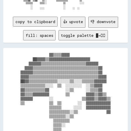
  ▒▒▒▒▓▓  ▒▒▓▓    ▒▒░░        ▒▒▒▒▒▒▒▒▒▒          ▒▒                        

    ▒▒▒▒▒▒      ▒▒▒▒░░              ▒▒            ░░░░                      

        ░░                          ░░                                      

copy to clipboard
👍 upvote
👎 downvote
fill: spaces
toggle palette ▓→✊🏽
              ▓▓▒▒▒▒▓▓▓▓                    

      ██▓▓▓▓▒▒▓▓▓▓▓▓▓▓▓▓▓▓▓▓▓▓▓▓▓▓          

    ▓▓▓▓▓▓▒▒▒▒▒▒▒▒▒▒▒▒▒▒▒▒▒▒▒▒▒▒▓▓▓▓▓▓      

  ▓▓▓▓▒▒▒▒▒▒▒▒▒▒▒▒▒▒▒▒▒▒▒▒▒▒▒▒▒▒▒▒▒▒▒▒▓▓    

▓▓▓▓▓▓▒▒▒▒▒▒▒▒▒▒▒▒▒▒▒▒▒▒▒▒▒▒▒▒▒▒▒▒▒▒▒▒▓▓    

▓▓▓▓▒▒▒▒▒▒▒▒▒▒▒▒▒▒▒▒▒▒▒▒▒▒▒▒▒▒▒▒▒▒▒▒▒▒▓▓▓▓  

██▓▓▒▒▒▒▒▒▒▒▒▒▒▒▒▒░░░░░░▒▒░░░░▒▒▒▒▒▒▓▓▓▓▓▓  

▒▒▒▒▒▒▒▒▒▒▒▒░░░░  ▒▒  ░░░░░░░░  ░░▒▒▓▓▓▓    

▓▓▒▒▒▒▒▒▒▒▒▒▓▓        ░░▒▒      ░░▒▒▒▒▓▓    

▓▓▒▒▒▒▓▓▓▓▓▓▓▓        ▒▒        ▓▓▓▓▒▒▓▓▒▒  

▓▓▓▓▓▓        ░░              ▒▒▓▓▓▓▒▒▓▓▓▓▒▒

▒▒            ▒▒  ▒▒        ░░  ▓▓▓▓▓▓▓▓▓▓▓▓

              ▒▒▒▒▒▒      ░░░░  ▓▓▓▓▓▓▓▓▓▓▓▓

              ▒▒▒▒▒▒▒▒▒▒░░▒▒              ▓▓

              ▒▒▒▒▒▒▒▒░░▒▒                  

                ▒▒▒▒▒▒▒▒                    

                ▒▒▒▒░░                      

                ▒▒▒▒                        
