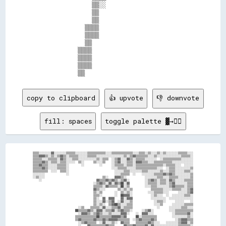
                ▒▒░░                        

                ▒▒                          

                ▒▒                          

              ▒▒▒▒                          

              ▒▒▒▒                          

              ▒▒                            

            ▒▒▒▒                            

            ▒▒▒▒                            

            ▒▒▒▒                            

copy to clipboard
👍 upvote
👎 downvote
fill: spaces
toggle palette ▓→✊🏽
▒▒▒▒░░░░░░░░▓▓░░░░░░░░▒▒▒▒▒▒░░░░░░░░▒▒▒▒▒▒▒▒▒▒▒▒░░░░▒▒▒▒▒▒▒▒▒▒▒▒▒▒░░░░▒▒▒▒░░▒▒░░░░▒▒░░▒▒░░░░░░░░▒▒▒▒▒▒░░░░

▒▒▒▒▓▓▓▓▒▒░░▒▒░░▒▒▓▓▒▒░░▒▒▒▒▒▒░░░░░░▒▒▒▒▒▒░░░░░░░░░░░░░░░░░░▒▒░░▒▒▓▓▒▒▒▒▒▒▒▒░░░░▒▒░░░░░░░░░░░░░░░░▒▒▒▒▒▒░░

▒▒▒▒▒▒░░░░▒▒▒▒▒▒░░▓▓▒▒░░░░▒▒▒▒░░░░░░░░░░░░▒▒░░▒▒▒▒  ░░▒▒▓▓░░░░▓▓▒▒░░▒▒▒▒▒▒░░░░░░░░  ░░▒▒▒▒▒▒▒▒▒▒▒▒░░░░░░░░

▒▒▒▒▒▒▓▓▒▒░░▒▒▒▒░░▒▒▒▒░░░░░░  ▒▒░░      ▒▒░░░░▒▒    ░░▒▒▓▓░░░░▒▒▒▒░░▓▓▓▓▒▒▒▒░░░░▒▒▒▒▒▒▒▒▒▒▒▒░░░░░░░░░░░░░░

▒▒▒▒▓▓▒▒▒▒░░░░░░▒▒▒▒▒▒░░        ░░          ░░      ░░▒▒▒▒▒▒░░▒▒▒▒░░▒▒▒▒▒▒▒▒▒▒▒▒▒▒▒▒▒▒░░▒▒▒▒▒▒░░░░  ░░░░░░

▒▒▒▒▒▒▓▓▒▒░░░░░░▒▒▒▒▒▒░░                            ░░░░▒▒▒▒▒▒░░░░░░▒▒▒▒▒▒▒▒▒▒▒▒▒▒░░░░  ░░▒▒▒▒░░░░░░░░░░▒▒

▒▒▒▒▒▒▒▒▒▒  ░░░░  ▒▒▒▒░░                              ░░░░░░▒▒▒▒░░░░░░░░▒▒▒▒░░░░░░░░▒▒░░░░▒▒▒▒░░░░░░▒▒▒▒░░

░░░░░░░░              ░░                              ░░░░▒▒▒▒▒▒  ░░    ░░░░░░░░▒▒▒▒▒▒▓▓▒▒▓▓▒▒░░░░░░░░░░▒▒

░░▒▒░░░░                                      ▒▒░░    ▓▓▓▓▒▒░░            ░░░░░░░░▒▒▒▒░░░░▒▒▒▒▒▒░░░░░░░░▒▒

    ░░                                    ▓▓▒▒▒▒▓▓▒▒▓▓▒▒░░▒▒▓▓░░          ░░▒▒▓▓▒▒░░▒▒▒▒░░▓▓▒▒░░░░░░▒▒▒▒▒▒

                                        ░░▒▒▓▓▒▒░░▓▓░░▓▓▒▒██░░▓▓          ░░▒▒▒▒▒▒░░▒▒▒▒░░▒▒▓▓░░░░░░░░▒▒▒▒

                                        ▒▒▒▒▒▒░░▓▓▒▒▒▒▒▒░░██░░▒▒          ░░░░▒▒▒▒░░░░░░░░▒▒▓▓▒▒▒▒▒▒░░▒▒▒▒

                                        ▓▓▒▒░░░░        ▒▒░░▒▒░░▒▒            ▒▒▒▒▒▒▒▒░░░░░░▒▒▒▒▒▒░░░░▒▒▓▓

                                        ▒▒░░▒▒        ░░  ▒▒░░▒▒░░          ░░░░▒▒▒▒▒▒░░░░      ░░░░░░▒▒▓▓

                                        ▒▒▒▒░░        ░░  ██▓▓▓▓░░            ░░▒▒░░░░  ░░  ░░░░░░░░▒▒▒▒░░

                                        ▒▒░░  ▓▓  ▓▓▓▓    ▓▓░░▓▓▓▓            ░░░░░░░░░░  ░░░░░░░░░░░░░░░░

                                        ▒▒░░░░▓▓░░▒▒▓▓  ░░▓▓░░░░▒▒              ░░▒▒▒▒░░      ░░░░░░    ░░

                                        ▒▒░░▒▒░░  ▒▒▓▓██▒▒░░░░▒▒▒▒              ░░░░▒▒      ░░░░░░░░▒▒▒▒▒▒

                              ░░▒▒    ▒▒▒▒▒▒░░▓▓░░░░▒▒▒▒▓▓░░▒▒▒▒▒▒                ░░      ░░░░░░░░▒▒▒▒░░░░

                            ██▒▒▒▒▒▒▓▓▒▒░░▓▓▓▓░░▒▒▒▒▓▓░░▒▒▓▓▒▒▒▒░░      ░░▒▒▓▓░░          ░░░░▒▒▒▒▒▒▒▒▒▒▒▒

                              ░░▓▓▓▓▒▒░░▒▒▓▓▒▒░░░░▒▒░░░░░░▓▓▓▓░░    ░░  ▓▓▓▓░░░░            ░░▒▒▒▒▒▒▒▒▓▓░░

                            ▒▒▒▒▒▒▒▒▒▒▒▒▒▒██▒▒▒▒▒▒▒▒▓▓▓▓▓▓▒▒▓▓      ██░░▒▒▒▒▒▒▒▒▒▒          ░░░░░░░░░░▒▒░░

                            ▒▒▓▓▒▒▒▒▒▒▒▒▓▓▒▒▒▒▓▓▒▒▓▓▓▓▓▓▒▒▒▒▒▒▒▒  ░░▒▒▓▓▒▒▒▒▒▒▓▓▒▒            ░░▒▒▓▓▓▓▒▒▒▒

                              ░░▒▒▓▓▒▒▒▒▒▒  ░░▓▓░░░░▒▒░░  ▓▓▒▒▒▒    ▒▒▒▒▒▒▒▒▓▓▒▒░░░░    ░░░░░░░░▒▒▓▓▓▓░░▒▒

                              ░░    ▓▓▒▒▒▒▒▒▒▒▒▒▓▓▒▒▒▒      ▓▓▒▒▒▒▓▓▒▒▒▒▒▒▓▓░░▓▓░░░░░░░░░░░░░░░░▒▒▒▒▒▒▒▒░░
