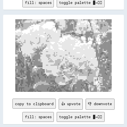
fill: spaces
toggle palette ▓→✊🏽
▓▓▓▓▓▓▓▓▓▓▓▓▒▒▓▓▓▓▓▓▒▒▒▒▒▒▒▒▒▒░░░░░░░░░░░░░░░░▒▒▒▒░░░░▒▒▒▒▒▒▒▒▓▓▓▓▓▓▓▓░░  ░░░░░░░░░░░░▒▒▓▓▒▒▒▒▓▓▓▓▓▓▓▓▓▓▒▒▒▒▒▒░░░░░░▒▒░░▓▓▒▒▒▒▒▒▓▓▓▓▒▒▒▒░░░░▒▒▒▒▓▓▒▒▒▒▒▒▓▓▒▒▓▓▒▒▓▓▓▓▓▓▓▓▓▓
▓▓▓▓▓▓▓▓▓▓▒▒▒▒▓▓▒▒░░░░░░░░░░░░░░░░░░░░▒▒░░░░░░▓▓▒▒░░▒▒▒▒▒▒▒▒▒▒▒▒▒▒▓▓▒▒░░░░░░░░░░░░░░░░░░▒▒▓▓▒▒▓▓▓▓▓▓▒▒▓▓▓▓▒▒▒▒░░░░░░░░░░░░    ░░▓▓▓▓▒▒░░░░░░░░░░▒▒▒▒░░░░▓▓░░░░▓▓▓▓▓▓▓▓▓▓▓▓
▓▓▓▓▓▓░░▓▓▒▒▒▒▒▒░░░░░░░░░░▒▒░░░░▒▒░░▒▒▓▓▓▓▓▓▒▒░░░░░░▒▒░░          ░░▓▓▒▒░░▒▒▒▒░░░░░░░░░░▒▒▒▒▓▓▓▓▓▓▒▒▒▒▒▒▓▓▓▓▒▒░░░░░░      ░░  ░░  ▓▓░░    ░░░░░░▒▒▒▒▒▒▒▒▒▒▒▒▒▒▒▒▒▒▓▓▓▓▓▓▓▓
▒▒▓▓▒▒░░▓▓▓▓▒▒▒▒▒▒▒▒▒▒▒▒▒▒▒▒▒▒▒▒▒▒▒▒▒▒▓▓▒▒░░░░░░░░░░░░              ░░▒▒▓▓▒▒▒▒░░░░░░░░░░▒▒▓▓▓▓▓▓▒▒▒▒░░▒▒▓▓▓▓░░░░  ░░░░░░░░░░  ░░  ░░▓▓░░░░  ░░▒▒▓▓▒▒▒▒▒▒▒▒▒▒▒▒▒▒▒▒▒▒▓▓▓▓▒▒
▒▒▓▓▓▓▓▓▒▒▓▓▓▓▒▒▒▒▒▒▒▒▒▒▒▒▒▒▒▒▒▒  ▒▒░░░░░░░░░░░░░░                    ▒▒▓▓▒▒▒▒░░░░░░░░░░▒▒▓▓▓▓▓▓▒▒▓▓▓▓▒▒▓▓▓▓░░    ░░░░░░░░  ░░░░░░░░▓▓░░░░░░░░▒▒▒▒▒▒▒▒▓▓▓▓▒▒▓▓▒▒▒▒▒▒▓▓▓▓▒▒
▓▓▓▓▒▒▓▓▒▒▓▓▓▓▒▒▒▒▒▒▒▒▒▒▒▒▒▒                ░░░░                  ░░░░▓▓▓▓▓▓▒▒▒▒▒▒░░░░░░▒▒▒▒▓▓▓▓▓▓▓▓▓▓▒▒▓▓▒▒░░░░░░░░░░░░░░░░░░▒▒░░░░▓▓░░░░░░  ░░░░▒▒▒▒▓▓▓▓▒▒▓▓▓▓▒▒▒▒▒▒▓▓▓▓
▓▓▓▓▒▒▓▓▒▒▒▒▓▓▒▒▒▒▒▒▒▒▒▒░░  ░░░░          ░░░░                        ▓▓▓▓▓▓░░░░░░░░░░░░▒▒▒▒▓▓▓▓▓▓▓▓▓▓▒▒▓▓▒▒░░░░░░░░░░░░░░░░░░▒▒░░░░▒▒▒▒░░░░░░░░  ░░▒▒▓▓▓▓▒▒▒▒▒▒▒▒▒▒░░▒▒▒▒
▓▓▒▒▓▓▒▒▒▒▒▒▒▒▒▒▒▒▒▒▒▒░░░░                ░░░░░░                  ░░░░░░▓▓▓▓▒▒░░░░░░▒▒▒▒▒▒▒▒▓▓▓▓▓▓▓▓▓▓▒▒▒▒░░░░░░▒▒▒▒▒▒░░▒▒▒▒░░▓▓▒▒░░░░▒▒░░░░░░░░░░░░▒▒▓▓▒▒▒▒▒▒▒▒▒▒▒▒▒▒▒▒░░
▒▒▒▒▒▒░░░░▒▒▒▒▒▒▒▒▒▒░░        ░░          ░░░░░░░░  ░░░░░░      ░░      ▓▓▒▒▒▒▒▒▒▒░░▒▒▒▒▒▒▓▓▓▓▓▓▓▓▓▓▓▓▒▒▒▒▒▒░░░░▒▒▒▒▒▒░░▒▒▒▒▒▒▒▒░░░░░░▓▓░░░░░░▒▒▒▒▒▒▒▒▓▓▒▒▒▒▒▒▒▒▒▒▒▒▒▒▓▓▓▓
▒▒      ░░▒▒▒▒░░          ░░░░░░    ░░    ░░░░░░░░░░░░░░░░░░░░░░░░      ▒▒░░░░░░▒▒▒▒▒▒▒▒▓▓▓▓▓▓▓▓▓▓▓▓▓▓▓▓▒▒▓▓░░░░░░▒▒░░░░▒▒▒▒▒▒░░░░░░░░▒▒▒▒░░░░░░░░▓▓▒▒▒▒▒▒▒▒▒▒▒▒▒▒▓▓░░░░  
          ░░              ░░░░    ░░░░░░░░░░░░░░░░░░░░░░░░░░░░░░░░░░  ░░  ░░░░░░▓▓▓▓▓▓▓▓▓▓▓▓▓▓▓▓▒▒▒▒░░▒▒▒▒░░░░░░░░░░▒▒▒▒░░░░▒▒▒▒▒▒▒▒▓▓▒▒▒▒░░░░  ░░░░▒▒▒▒▒▒▒▒▒▒▒▒▒▒░░░░░░░░
░░  ░░░░░░░░              ░░░░░░░░░░░░░░░░░░░░░░░░  ░░░░░░░░░░░░░░░░░░░░  ░░░░░░▓▓▓▓▓▓▓▓▒▒▒▒▒▒▒▒▒▒▒▒▓▓▓▓▒▒░░░░░░░░░░▒▒▒▒░░░░▓▓▓▓▓▓▓▓▓▓▓▓▓▓░░░░░░░░░░░░▒▒░░▒▒░░▒▒░░▒▒▒▒▒▒▒▒
░░░░░░░░░░░░░░  ░░    ░░░░░░░░░░░░░░░░░░░░░░░░░░░░░░▒▒░░░░░░░░░░░░░░░░░░░░░░░░░░▒▒▒▒▒▒▒▒▒▒▓▓▓▓▓▓▓▓▓▓██████▒▒▒▒▒▒░░░░▒▒▒▒░░▒▒▓▓▓▓▓▓▓▓▒▒▒▒▓▓▒▒▒▒▒▒▒▒▒▒▒▒▒▒▒▒░░░░░░▒▒▓▓▓▓▓▓▓▓
░░░░░░░░░░░░  ░░░░░░░░░░░░  ░░░░░░░░░░░░  ░░░░░░░░░░░░░░░░▒▒░░░░░░░░░░░░░░░░░░░░▓▓░░▒▒▓▓▒▒▒▒▒▒░░▓▓▒▒▓▓▓▓▓▓▓▓▒▒▒▒▓▓▓▓██▓▓▒▒▓▓▓▓▓▓▓▓▓▓▓▓▓▓▓▓▒▒▒▒▒▒▒▒░░░░░░▒▒  ░░░░▒▒▓▓▓▓▓▓▓▓
▒▒▒▒░░░░▒▒░░░░░░░░░░░░░░░░░░░░░░░░░░░░░░░░░░      ░░░░░░▒▒░░▒▒░░░░░░░░░░░░░░░░░░▓▓░░░░░░░░░░      ▒▒▒▒▒▒▓▓▓▓▓▓▓▓▓▓▓▓██▓▓▒▒▒▒▓▓▓▓▓▓▓▓▓▓▓▓▒▒▒▒▒▒▒▒░░  ▒▒▓▓▓▓░░░░▒▒▓▓▓▓▓▓▓▓▓▓
▒▒▒▒▒▒▒▒▒▒░░░░░░░░░░░░░░░░░░░░░░░░░░░░░░░░░░░░░░    ░░░░░░░░▒▒░░░░░░░░░░░░░░░░▒▒▓▓░░            ░░░░▒▒▒▒▒▒░░▒▒▒▒▓▓▓▓    ░░▒▒▓▓▓▓▓▓▒▒▓▓▓▓▒▒▓▓▒▒▒▒░░░░░░▓▓░░▒▒▒▒▒▒▒▒▓▓▓▓▓▓▓▓
▒▒░░▒▒▒▒  ░░░░░░░░░░░░░░░░░░░░░░░░░░▒▒░░░░▒▒░░░░░░░░░░░░▒▒▒▒░░▒▒░░░░░░░░░░░░░░░░  ░░        ░░░░      ░░░░▒▒▒▒░░░░▒▒        ▓▓▓▓░░░░░░▓▓▒▒▓▓▒▒░░    ▒▒▓▓▒▒▒▒▓▓▓▓▓▓▓▓▓▓▓▓▓▓
▓▓▓▓░░░░░░░░░░░░░░░░░░░░░░░░░░░░░░░░░░░░░░▒▒░░░░░░░░░░░░▒▒░░░░░░░░░░░░░░░░░░░░          ░░  ░░░░░░      ░░  ░░░░▒▒▒▒░░      ▒▒▓▓  ░░    ░░▓▓▓▓░░  ░░  ▒▒▓▓▓▓▓▓▓▓▓▓▓▓▓▓▓▓▒▒
▒▒░░░░░░░░░░░░░░▒▒░░░░░░░░░░░░░░░░░░░░░░░░▒▒░░░░░░░░░░▒▒░░░░░░░░░░░░░░░░░░░░░░          ░░░░░░░░░░░░░░░░░░░░  ░░░░▒▒▒▒░░░░░░▓▓▓▓░░▒▒░░░░▒▒▓▓▓▓░░  ░░  ▒▒▓▓▓▓▓▓▓▓▓▓▒▒▒▒▓▓▓▓
▒▒▒▒░░▒▒▒▒░░░░░░▒▒░░░░░░░░▒▒░░░░░░░░░░░░░░▒▒░░░░░░░░░░▒▒▒▒▒▒░░░░░░░░░░░░░░░░    ░░    ░░░░░░░░░░░░░░░░░░░░  ░░    ░░▒▒▒▒    ▒▒▓▓▒▒    ░░▓▓▓▓▒▒▒▒░░░░░░▒▒▒▒▓▓▒▒▓▓▒▒▒▒▓▓▓▓██
▓▓▒▒▒▒░░░░▒▒░░▒▒▒▒░░░░░░░░▒▒▒▒▒▒░░░░░░░░▒▒▒▒░░░░░░░░░░░░░░░░░░        ░░░░░░░░░░  ░░░░░░░░░░░░░░░░░░░░░░░░░░░░    ░░▒▒▒▒░░  ▒▒▒▒        ▓▓▓▓▓▓░░░░    ░░▓▓▒▒▓▓▓▓▓▓▓▓▓▓▓▓██
▓▓▓▓▓▓▓▓▒▒▒▒▒▒░░░░░░░░░░░░▒▒▒▒░░▒▒░░░░▒▒▒▒░░░░░░▒▒░░░░░░░░░░░░░░    ░░░░░░  ░░░░░░░░░░░░░░░░░░░░░░░░░░░░░░      ░░                    ░░▓▓  ▒▒▒▒▒▒    ▒▒▒▒▓▓▓▓▓▓▓▓▓▓▓▓▓▓██
▓▓▓▓▓▓▓▓▒▒░░▒▒░░░░░░░░░░░░░░▒▒░░  ░░░░░░░░░░░░▒▒▒▒░░▒▒▒▒░░░░░░░░░░░░░░░░░░░░  ░░░░░░░░░░░░░░░░░░░░  ░░░░░░    ░░        ░░░░  ░░░░░░░░▒▒▒▒░░▒▒▓▓▓▓▒▒▒▒▓▓▓▓▓▓▓▓▓▓▓▓▓▓▓▓▓▓▓▓
▓▓██▓▓▒▒▓▓▓▓░░░░░░░░░░░░░░░░░░░░░░░░░░░░░░░░░░▒▒░░▒▒▒▒▒▒░░░░░░  ░░░░░░░░░░░░      ░░░░░░░░░░░░░░░░░░░░░░          ░░░░░░░░░░░░░░░░  ░░▓▓▒▒▒▒▒▒▓▓▒▒▒▒▓▓▓▓▓▓▓▓▓▓▓▓▓▓▓▓▓▓▓▓▓▓
▓▓██▓▓▓▓▒▒░░░░░░░░░░░░░░░░░░░░░░░░░░░░▒▒░░▒▒▒▒▒▒▒▒▒▒▓▓░░░░░░░░    ░░░░░░░░░░░░░░░░░░░░░░░░░░░░░░░░░░░░░░░░░░░░░░░░  ░░░░░░░░░░░░  ░░░░▒▒▒▒▓▓▓▓▓▓▒▒▒▒▓▓▓▓▓▓▓▓▓▓▓▓▓▓▓▓▓▓▓▓▓▓
▓▓▓▓▓▓▒▒▓▓░░░░░░░░░░░░░░░░░░░░░░▒▒▒▒░░▒▒▒▒▒▒▒▒▒▒▓▓▓▓░░    ░░░░    ░░░░░░░░░░      ░░░░░░░░░░░░░░░░░░░░    ░░░░░░░░░░░░░░░░░░░░░░  ░░░░  ░░▓▓▓▓▓▓▒▒▒▒░░▓▓▓▓▓▓▓▓▓▓▓▓▓▓▓▓▓▓▓▓
▓▓▓▓▓▓░░██░░░░░░░░░░░░░░░░░░░░▒▒▒▒▒▒▓▓▓▓▓▓▒▒▓▓▒▒▓▓  ░░░░░░░░░░░░░░  ░░░░░░░░░░      ░░░░░░░░░░░░░░░░░░  ░░░░░░░░░░░░░░░░  ░░░░░░░░░░░░░░░░░░▒▒▓▓▒▒▒▒▓▓▓▓▓▓▒▒▓▓▓▓▓▓▓▓▓▓▓▓▓▓
▓▓▒▒▓▓░░▓▓░░░░░░░░░░░░░░░░░░░░░░▒▒▒▒▒▒▓▓▓▓▓▓▓▓▓▓░░░░░░░░░░░░░░░░░░░░░░░░░░░░░░░░░░░░  ░░▒▒░░░░░░░░░░░░░░░░░░░░░░░░░░░░░░░░░░░░░░░░░░░░░░░░░░▒▒▓▓▓▓▒▒▓▓▓▓▓▓▒▒▓▓▓▓▒▒▓▓▓▓▓▓▓▓
▓▓▒▒▒▒▒▒░░▓▓░░░░░░░░░░░░░░░░░░░░░░▒▒▓▓▓▓▓▓▓▓▒▒▒▒░░░░░░▒▒▒▒░░░░░░░░░░░░░░░░░░░░░░░░░░░░░░░░░░░░░░░░░░░░░░░░░░░░░░░░░░░░░░░░░░░░░░░░░░░░░░░░░░▒▒▓▓▓▓▒▒▓▓▓▓▓▓▒▒░░░░▒▒▓▓▓▓▓▓▓▓
▓▓▒▒▓▓▓▓▓▓▓▓░░░░░░░░░░░░░░░░░░░░▒▒▓▓▓▓▓▓▓▓▒▒▒▒░░░░░░░░░░░░░░░░░░░░░░▒▒░░▒▒░░░░░░░░░░░░░░░░░░░░▒▒░░░░░░░░░░░░      ░░░░░░░░░░░░░░░░░░░░░░░░░░  ▓▓▓▓▒▒▓▓▓▓████▓▓▒▒▒▒▒▒▓▓▓▓▓▓
▓▓▓▓▒▒▓▓▓▓▓▓░░░░▒▒░░░░░░░░▒▒▒▒▒▒▒▒▒▒▒▒▓▓▓▓▒▒▓▓▓▓░░░░░░░░░░░░░░░░░░░░▒▒░░░░░░░░░░░░░░░░░░░░░░░░▒▒░░░░░░░░░░░░░░░░░░░░░░░░░░░░░░░░░░░░░░░░░░░░░░▓▓▓▓▓▓▓▓████▓▓▓▓▓▓▒▒▓▓▓▓▓▓▓▓
░░░░▓▓▓▓▓▓▓▓▒▒▒▒▒▒░░▒▒░░░░░░▒▒▒▒▒▒▓▓▓▓▓▓▓▓▓▓░░░░░░░░░░▒▒▒▒▒▒▒▒░░░░▒▒▒▒░░▒▒░░░░░░░░░░░░░░▒▒▒▒░░░░░░░░░░░░░░░░░░░░░░░░░░░░  ░░░░░░░░░░░░░░░░░░░░▓▓▓▓▓▓▓▓▓▓▓▓▒▒▓▓▓▓▓▓▓▓▓▓▓▓▓▓
░░░░▓▓▓▓▓▓▓▓▓▓░░▒▒░░▒▒▒▒▒▒░░▒▒▒▒▓▓▓▓▓▓▓▓▓▓▓▓▒▒░░░░░░░░▒▒▒▒▒▒▒▒░░░░░░▒▒▒▒░░░░░░▒▒▒▒░░░░░░░░░░░░░░▒▒▒▒░░▒▒░░░░░░░░░░░░░░  ░░░░░░░░░░░░░░░░░░░░░░▓▓▓▓▓▓▓▓██▒▒▒▒▒▒▓▓▓▓▓▓▓▓▓▓▓▓
▓▓▒▒▓▓▓▓▓▓▓▓▓▓▓▓▒▒▓▓▓▓▓▓██░░▒▒▓▓▓▓▓▓▓▓▓▓▓▓▓▓░░░░░░░░░░░░▒▒▒▒░░░░░░░░░░░░░░░░░░░░░░░░▒▒░░░░░░░░  ░░░░░░░░░░░░░░░░░░░░░░░░░░▒▒░░░░░░░░░░░░░░░░▒▒▒▒▓▓▒▒▓▓▓▓▒▒▓▓▓▓▓▓████▓▓▓▓▓▓
▓▓▒▒▓▓▓▓▓▓██▓▓▓▓▒▒▓▓▓▓▓▓▓▓▒▒▒▒▓▓▓▓▓▓▓▓▓▓▓▓▓▓░░░░░░░░░░░░░░▒▒▒▒░░░░░░░░░░░░░░░░░░░░░░▒▒░░▒▒░░░░░░░░░░░░▒▒▒▒░░▒▒▒▒░░▒▒░░░░░░░░░░░░░░░░░░  ░░░░░░  ▓▓▒▒▓▓▒▒▓▓▓▓▓▓▓▓▓▓▓▓▓▓▓▓▓▓
▓▓▓▓████▓▓▓▓▓▓▓▓▒▒░░▓▓▓▓▓▓██▒▒▓▓██▓▓▓▓▓▓▒▒▒▒▒▒░░░░░░░░░░░░▒▒░░▒▒░░░░░░░░░░▒▒▒▒▒▒░░▒▒░░░░▒▒▒▒░░░░░░░░░░░░░░░░▒▒░░▒▒░░░░░░░░░░░░░░░░░░░░░░░░░░░░░░▓▓▓▓▓▓▓▓▓▓  ▒▒▓▓░░▓▓▓▓▓▓▓▓
▓▓▓▓▓▓████▓▓▓▓▓▓▒▒▓▓▓▓▒▒▓▓██▒▒▓▓▒▒▓▓▓▓▓▓▒▒▒▒▒▒░░░░░░░░░░░░░░▒▒▒▒▒▒░░░░▒▒▒▒▒▒▒▒▒▒░░▒▒░░░░░░░░▒▒░░░░░░░░░░░░░░░░░░░░░░░░░░░░░░░░▒▒░░░░░░░░░░░░░░░░▒▒▓▓▓▓░░▓▓▓▓▓▓▓▓▒▒▓▓▒▒▒▒▓▓
▒▒▓▓▓▓██████▓▓▓▓▒▒▓▓▓▓▓▓██▓▓▓▓▓▓▓▓▓▓▓▓▓▓▓▓▓▓▒▒░░░░░░░░░░░░▒▒▒▒▒▒▒▒▒▒░░▒▒▒▒▒▒▒▒▒▒▒▒░░░░░░▒▒▒▒▒▒░░░░░░░░░░░░░░░░░░░░░░░░░░▒▒▒▒▒▒░░▒▒▒▒░░░░░░░░░░░░░░▓▓▓▓▓▓▓▓▓▓▓▓░░▒▒▓▓▓▓▓▓▓▓
▒▒▓▓██████▓▓██▓▓▒▒▓▓▒▒▒▒▒▒▓▓██▒▒▓▓▓▓▓▓▓▓▓▓▓▓▓▓▓▓░░░░░░░░░░░░░░░░░░░░░░▒▒▒▒▒▒▒▒▒▒░░░░░░░░▒▒▒▒░░▒▒▒▒▒▒░░░░░░░░░░░░▒▒▒▒▒▒▒▒▒▒░░▒▒░░▒▒░░░░░░░░░░░░░░░░▓▓▓▓▓▓▓▓▒▒▒▒▒▒▓▓▓▓▓▓▓▓▓▓
▓▓░░██▓▓▓▓▓▓▓▓██▒▒▓▓██▒▒▒▒▓▓██▓▓▓▓▓▓▓▓▓▓▓▓▓▓▓▓▓▓░░░░░░░░░░░░░░░░░░░░▒▒▒▒▒▒▒▒▓▓░░░░░░▒▒▒▒░░▒▒░░▒▒▒▒▒▒▒▒▒▒░░░░░░░░▒▒▒▒▒▒▒▒░░▒▒▒▒░░░░░░░░▒▒░░░░░░░░░░▓▓▓▓▓▓▓▓▓▓▓▓▓▓▓▓████▓▓▒▒
▒▒░░██▓▓▓▓██▓▓██▓▓▓▓██▒▒▓▓▓▓▓▓▒▒▓▓▓▓▓▓▓▓▓▓▓▓▓▓▓▓░░░░░░▒▒▒▒░░░░▒▒▒▒▒▒▒▒▒▒▒▒▒▒▒▒░░▒▒▒▒▒▒▒▒░░▒▒▒▒▒▒▓▓▓▓▒▒░░▒▒░░░░░░▒▒▒▒▒▒░░░░▒▒▒▒░░▒▒░░▒▒▒▒▒▒░░░░░░░░▓▓▒▒▓▓▒▒▓▓▓▓▓▓▓▓▓▓██▓▓▓▓
▓▓▓▓▓▓▓▓▓▓██████▒▒▓▓██▓▓▓▓▓▓▓▓██▓▓  ▒▒▓▓████████░░░░░░░░░░░░░░░░░░░░░░░░░░▒▒░░░░▓▓▓▓▒▒▒▒▒▒▒▒▒▒▓▓▓▓▓▓▒▒░░▒▒▒▒▒▒░░░░▒▒░░░░░░▒▒▒▒▒▒▒▒░░░░░░░░░░░░░░▒▒▓▓▒▒▓▓▒▒▓▓▓▓▒▒▓▓▓▓▓▓▓▓▓▓
▓▓▓▓▓▓▓▓▓▓▓▓██▓▓▒▒▓▓████▓▓▓▓▓▓▓▓░░    ▒▒▒▒▒▒▒▒▒▒░░░░░░░░░░░░░░░░░░░░░░░░░░▒▒░░▒▒▓▓▓▓▒▒░░░░▓▓▒▒▒▒▒▒▒▒▒▒▒▒▒▒▒▒▒▒░░▒▒░░░░░░░░░░▒▒▒▒▒▒▒▒░░░░░░░░▒▒▒▒▒▒▓▓▓▓▓▓▓▓▓▓▓▓▒▒▓▓████▓▓▓▓
▓▓▓▓▓▓▓▓▓▓▓▓▓▓▓▓▓▓▓▓██████▓▓▓▓▒▒░░▒▒▒▒▒▒▒▒▒▒▓▓▓▓░░░░░░░░░░░░░░░░░░░░░░░░░░▒▒░░▒▒▒▒▓▓▓▓▒▒▒▒▒▒▒▒░░░░▓▓▒▒▒▒▒▒▓▓▒▒▒▒░░░░░░░░░░▒▒▒▒▒▒▒▒▒▒▒▒░░░░░░░░▒▒░░░░▓▓▓▓▓▓▓▓▓▓▓▓▓▓▓▓▓▓▓▓▓▓
██▒▒▓▓▓▓▓▓██▓▓▓▓▓▓▓▓████▓▓▓▓▓▓▒▒▒▒░░▒▒▒▒▓▓▓▓▓▓▓▓██▓▓░░▒▒░░░░░░░░░░░░░░░░░░░░░░▒▒▒▒▒▒▒▒░░░░░░░░░░▓▓▒▒▒▒▒▒▒▒▓▓▓▓▒▒▒▒▓▓▓▓▒▒▒▒▒▒▒▒▒▒▓▓▓▓▓▓▒▒▒▒░░▒▒▒▒▒▒░░▒▒▓▓▓▓▓▓▓▓██▓▓▓▓██▓▓▓▓
██▒▒▓▓▓▓████████▓▓▓▓▓▓████▓▓▓▓▒▒▒▒▒▒▒▒▓▓▓▓▓▓▓▓▓▓▓▓▓▓░░▒▒▒▒▒▒▒▒▒▒░░░░░░░░░░░░░░░░▒▒▒▒░░░░░░░░▒▒░░▒▒▒▒▒▒░░▒▒▓▓▒▒▓▓▓▓▓▓▓▓▒▒▒▒▒▒░░▒▒▓▓▓▓▓▓▒▒▒▒▒▒▒▒▒▒░░░░▓▓▓▓▓▓▓▓▓▓▓▓▓▓▒▒▒▒▓▓▓▓
▓▓▒▒▓▓▓▓████████▒▒▓▓████████▓▓▒▒▓▓▓▓▒▒▓▓▓▓▓▓▓▓██▓▓██░░▒▒▒▒▒▒▒▒▒▒░░░░░░░░░░░░▒▒▒▒▒▒░░▓▓▓▓▒▒▒▒▒▒▒▒▒▒▒▒░░▒▒▒▒▒▒▒▒▒▒▒▒▓▓▓▓▒▒▒▒▒▒▒▒▒▒▒▒▓▓▒▒▒▒▒▒▒▒▒▒░░░░░░▓▓▓▓▓▓▓▓▓▓▓▓▒▒▓▓▓▓▓▓▓▓
▓▓▓▓▓▓▓▓▓▓██▓▓██▓▓▓▓██████▓▓▓▓▓▓▓▓▓▓▓▓▓▓▓▓▓▓▓▓██▓▓▒▒░░░░░░░░░░░░░░░░░░░░▒▒▒▒▒▒▓▓▓▓▒▒▒▒▒▒▒▒▒▒░░░░░░░░▒▒▒▒▒▒▒▒▒▒▒▒▒▒▒▒▒▒▓▓▒▒▒▒▒▒▒▒▓▓▓▓▓▓▓▓▒▒▒▒▒▒░░░░▒▒▓▓▓▓▓▓▓▓▓▓██▓▓▓▓▓▓▓▓▒▒
▓▓██▓▓▓▓▓▓██▓▓▓▓▓▓████████▓▓▓▓▓▓▓▓▓▓▓▓████▓▓▓▓██▓▓████░░░░░░▒▒▒▒▒▒░░░░░░░░▒▒▒▒▒▒▒▒░░░░▓▓▒▒▒▒▒▒▒▒▒▒▒▒▒▒░░▒▒▒▒▒▒░░▒▒▒▒▒▒▒▒▒▒▒▒▒▒▒▒▓▓▒▒▒▒▒▒▒▒▒▒▒▒░░░░▒▒▒▒▒▒▓▓▓▓▓▓▓▓██▓▓▓▓▓▓▒▒
▓▓▓▓████▓▓▓▓▓▓▓▓▓▓▓▓██████▓▓▓▓▓▓████▓▓████▓▓▓▓▓▓████▓▓▓▓░░▒▒▓▓▓▓▓▓▒▒░░░░░░░░▒▒▒▒▒▒▓▓▒▒░░▒▒▒▒▒▒▒▒▒▒▒▒░░░░░░▒▒░░░░▒▒▒▒▒▒▒▒▒▒▒▒▒▒▒▒▓▓▒▒▒▒▒▒▒▒▒▒▒▒░░░░▓▓▓▓▒▒▓▓▓▓▓▓▓▓▓▓▓▓▓▓▓▓▒▒
▓▓▓▓████▓▓▓▓▓▓████▒▒██████▓▓▒▒██▓▓██▓▓▓▓██▓▓▓▓▓▓▓▓▓▓██▓▓▓▓▓▓▓▓▓▓▓▓▓▓▓▓▓▓▒▒▒▒▓▓▒▒▒▒▒▒░░░░░░▒▒▒▒▒▒▓▓▓▓▓▓▓▓▒▒░░▒▒░░░░░░░░░░░░░░░░▒▒▒▒▒▒▒▒▒▒▒▒▒▒▒▒▒▒▒▒▓▓▒▒▓▓▓▓▓▓▓▓▓▓▓▓▓▓▓▓▒▒▓▓
██▒▒▒▒▒▒▓▓██▓▓▒▒▒▒▒▒████████▓▓██▓▓▓▓▓▓▓▓▓▓██▓▓▓▓▓▓▓▓██▓▓██▓▓▓▓██▓▓▓▓▓▓▓▓▒▒▒▒▒▒▒▒▒▒▒▒▓▓▒▒░░░░▒▒▒▒▒▒▒▒▒▒▒▒▒▒░░▒▒░░░░░░░░░░░░░░░░▒▒▒▒▒▒▒▒▒▒▒▒░░░░░░▒▒░░▒▒░░░░▓▓▓▓▓▓▓▓▓▓▓▓▒▒▓▓
████▓▓▓▓▒▒▒▒▓▓▓▓▒▒▓▓████████▓▓████▓▓▓▓▓▓▓▓██▓▓▓▓▓▓▓▓▓▓▓▓▓▓▓▓▓▓▓▓▓▓▓▓▓▓▒▒▒▒▒▒▒▒▒▒▒▒▒▒▓▓▓▓░░░░░░▒▒░░░░▒▒▒▒▒▒▒▒▒▒░░░░░░░░░░░░░░░░▒▒▒▒▒▒▒▒▒▒▒▒░░░░░░▓▓░░▒▒▒▒▒▒▓▓▓▓▓▓▓▓▓▓▓▓▒▒▓▓
▓▓▓▓██▓▓▓▓████▓▓▓▓▓▓▓▓██████▓▓▓▓██▓▓▓▓▓▓▓▓▓▓▓▓▓▓▓▓▓▓▓▓▓▓▓▓▓▓▓▓▓▓▓▓▓▓▓▓▒▒▒▒▒▒▒▒▒▒▒▒▒▒▒▒▒▒░░░░░░░░▒▒▓▓▓▓▒▒▒▒░░▒▒▒▒▒▒▓▓▓▓▒▒░░░░▓▓▒▒▒▒▒▒▒▒▒▒▒▒░░▓▓▒▒▓▓░░▒▒░░▒▒▓▓▒▒▓▓▓▓▓▓▓▓▓▓▓▓
▓▓▓▓████▓▓████▓▓▓▓▓▓▓▓████████████▓▓▓▓▓▓▓▓▓▓▒▒▓▓▓▓▓▓▒▒▓▓▓▓▓▓▓▓████████▒▒▒▒▒▒▒▒▒▒▒▒▒▒▒▒▒▒░░░░▒▒▓▓▓▓▓▓▒▒▒▒▒▒░░▒▒▓▓▓▓▓▓▓▓▒▒▓▓▓▓▓▓▓▓▒▒▒▒▒▒▒▒▒▒░░▒▒░░░░░░░░▒▒▒▒▓▓▓▓▓▓▓▓▒▒▒▒▓▓▓▓
▓▓▓▓████▓▓████▓▓▓▓████████████████▓▓▓▓▓▓▒▒▒▒▒▒▒▒▒▒▒▒▒▒▓▓▓▓▓▓▓▓▓▓▓▓▓▓██▓▓▒▒▒▒▒▒░░░░▒▒▒▒▒▒▒▒▓▓▒▒▓▓▓▓██▒▒▒▒▒▒▒▒▓▓▓▓▓▓▓▓▓▓▓▓▓▓▓▓▒▒▒▒▓▓▒▒▒▒▓▓▓▓░░░░    ▓▓░░░░▒▒▓▓▓▓▓▓▓▓▓▓▒▒▓▓▓▓
▓▓▓▓██▓▓▓▓████▓▓▓▓▓▓██████▓▓████▓▓██▒▒▒▒▒▒▒▒▒▒▒▒▒▒▒▒▒▒▒▒▒▒▓▓██▒▒▓▓██▓▓██▓▓▒▒░░░░░░░░░░░░▒▒▒▒▒▒▓▓██▒▒▒▒░░░░▒▒▓▓▓▓▓▓▓▓▓▓▓▓▓▓████▓▓▒▒▓▓▓▓▓▓▓▓░░░░  ░░░░▒▒▓▓▒▒▓▓▓▓▓▓▒▒▒▒▓▓▓▓▓▓
██████▒▒████▓▓▓▓▓▓▓▓▓▓████▓▓██▓▓▓▓░░▒▒▒▒▒▒▒▒▒▒▓▓▓▓▒▒▒▒▒▒▒▒▒▒▓▓▓▓▓▓▓▓▓▓▓▓▓▓▓▓▒▒░░░░░░░░░░▒▒▓▓▓▓▓▓▒▒▒▒▒▒▒▒▓▓▓▓▓▓▓▓▓▓▓▓██▓▓▓▓▒▒████▓▓▒▒▓▓▓▓▓▓░░░░░░░░░░▒▒▒▒░░▓▓▓▓▓▓▓▓▒▒▓▓▓▓██
████▓▓▓▓▓▓██▓▓▓▓▓▓██▓▓██▓▓▓▓██▓▓▒▒░░▒▒▒▒▓▓▓▓▓▓▓▓▓▓▓▓▓▓▓▓▓▓▓▓▓▓▓▓▓▓▓▓▒▒▓▓▓▓██▒▒▓▓▓▓
copy to clipboard
👍 upvote
👎 downvote
fill: spaces
toggle palette ▓→✊🏽