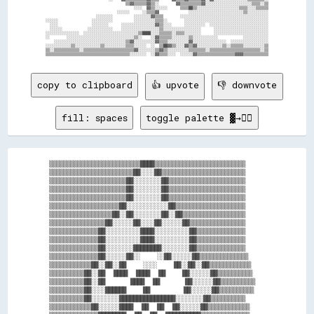
                                      ▒▒▓▓▒▒▒▒▒▒▓▓▒▒░░        ▓▓▒▒▒▒▒▒▒▒▒▒▓▓░░░░░░░░░░░░░░░░░░░░░░▒▒▒▒░░▒▒

                                          ░░░░  ▓▓▒▒░░░░░░      ▒▒▒▒██▒▒░░░░░░░░░░░░░░░░░░░░▒▒▒▒░░░░▒▒▒▒▒▒

                                  ░░░░░░      ░░▒▒▒▒▓▓              ░░░░░░░░░░░░░░░░░░░░░░░░░░▒▒░░░░░░░░░░

                        ░░░░░░░░          ░░░░░░░░▓▓▒▒▒▒        ░░░░░░░░░░░░░░░░░░░░░░░░░░░░░░░░░░░░░░░░░░

░░░░░░                ░░░░░░░░░░          ░░░░░░░░░░▒▒▒▒░░        ░░░░░░░░░░░░░░░░░░░░░░░░░░░░░░░░░░░░░░░░

  ░░░░                ░░░░░░░░      ░░░░░░░░░░░░░░░░▓▓▒▒░░░░      ░░░░░░░░░░  ░░░░░░░░░░░░░░░░░░░░░░░░░░░░

  ░░░░░░            ░░░░░░░░░░░░    ░░░░░░░░░░░░░░░░░░▒▒░░░░░░░░░░░░░░░░░░      ░░░░░░░░░░░░░░░░░░░░░░░░░░

░░░░░░░░░░░░░░░░  ░░░░░░░░░░░░░░░░░░░░░░░░░░▒▒████░░░░▒▒▒▒▒▒░░▒▒▒▒░░░░░░░░      ░░░░░░░░░░░░░░░░░░░░░░░░░░

░░        ░░░░░░░░░░░░░░░░░░░░░░░░░░░░░░░░▒▒░░    ░░▓▓▒▒▒▒▒▒░░░░░░░░▒▒░░░░░░░░░░░░            ░░░░░░░░░░░░

    ░░░░░░░░░░░░░░░░░░░░░░░░░░░░░░░░░░▒▒▓▓░░░░░░░░░░▓▓▒▒▒▒░░░░░░░░░░▓▓░░░░░░░░░░░░░░░░  ░░░░░░░░░░░░░░░░░░

░░░░░░░░░░░░▒▒░░░░░░░░░░░░▒▒░░░░░░░░░░▒▒▒▒░░░░░░  ░░  ▒▒██▓▓▒▒░░░░▓▓▒▒▓▓░░░░░░░░░░░░▒▒░░▒▒▒▒▒▒░░░░░░░░░░▒▒

▒▒░░▒▒▒▒▒▒▒▒▒▒▒▒░░▒▒▒▒▒▒▒▒▒▒▒▒▒▒▒▒▒▒▒▒▒▒▒▒▓▓░░░░░░░░▒▒▓▓▒▒░░░░░░░░░░▒▒▒▒▒▒▒▒░░▒▒▒▒▒▒▒▒▒▒▒▒▒▒▒▒▒▒▒▒▒▒▒▒░░▒▒

copy to clipboard
👍 upvote
👎 downvote
fill: spaces
toggle palette ▓→✊🏽
▒▒▒▒▒▒▒▒▒▒▒▒▒▒▒▒▒▒▒▒▒▒▒▒▒▒████▒▒▒▒▒▒▒▒▒▒▒▒▒▒▒▒▒▒▒▒▒▒▒▒▒▒

▒▒▒▒▒▒▒▒▒▒▒▒▒▒▒▒▒▒▒▒▒▒▒▒██░░░░██▒▒▒▒▒▒▒▒▒▒▒▒▒▒▒▒▒▒▒▒▒▒▒▒

▒▒▒▒▒▒▒▒▒▒▒▒▒▒▒▒▒▒▒▒▒▒██░░░░░░░░██▒▒▒▒▒▒▒▒▒▒▒▒▒▒▒▒▒▒▒▒▒▒

▒▒▒▒▒▒▒▒▒▒▒▒▒▒▒▒▒▒▒▒▒▒██░░░░░░░░██▒▒▒▒▒▒▒▒▒▒▒▒▒▒▒▒▒▒▒▒▒▒

▒▒▒▒▒▒▒▒▒▒▒▒▒▒▒▒▒▒▒▒▒▒██░░░░░░░░██▒▒▒▒▒▒▒▒▒▒▒▒▒▒▒▒▒▒▒▒▒▒

▒▒▒▒▒▒▒▒▒▒▒▒▒▒▒▒▒▒▒▒██░░░░░░░░░░░░██▒▒▒▒▒▒▒▒▒▒▒▒▒▒▒▒▒▒▒▒

▒▒▒▒▒▒▒▒▒▒▒▒▒▒▒▒▒▒██░░██░░░░░░░░██░░██▒▒▒▒▒▒▒▒▒▒▒▒▒▒▒▒▒▒

▒▒▒▒▒▒▒▒▒▒▒▒▒▒▒▒██░░░░░░██░░░░██░░░░░░██▒▒▒▒▒▒▒▒▒▒▒▒▒▒▒▒

▒▒▒▒▒▒▒▒▒▒▒▒▒▒██░░░░░░░░░░████░░░░░░░░░░██▒▒▒▒▒▒▒▒▒▒▒▒▒▒

▒▒▒▒▒▒▒▒▒▒▒▒▒▒██░░░░░░░░░░████░░░░░░░░░░██▒▒▒▒▒▒▒▒▒▒▒▒▒▒

▒▒▒▒▒▒▒▒▒▒▒▒▒▒██░░░░░░░░████████░░░░░░░░██▒▒▒▒▒▒▒▒▒▒▒▒▒▒

▒▒▒▒▒▒▒▒▒▒▒▒▒▒██░░░░░░██░░    ░░██░░░░░░██▒▒▒▒▒▒▒▒▒▒▒▒▒▒

▒▒▒▒▒▒▒▒▒▒▒▒██░░██░░██    ░░░░    ██░░██░░██▒▒▒▒▒▒▒▒▒▒▒▒

▒▒▒▒▒▒▒▒▒▒██░░██  ████  ████  ██    ██░░░░░░██▒▒▒▒▒▒▒▒▒▒

▒▒▒▒▒▒▒▒▒▒██░░██      ████  ██      ██░░░░░░██▒▒▒▒▒▒▒▒▒▒

▒▒▒▒▒▒▒▒▒▒██░░░░██████    ██        ██░░░░░░██▒▒▒▒▒▒▒▒▒▒

▒▒▒▒▒▒▒▒▒▒██░░░░░░░░████████████████░░░░░░░░██▒▒▒▒▒▒▒▒▒▒

▒▒▒▒▒▒▒▒▒▒▒▒██░░░░░░████  ██  ██  ██░░░░░░██▒▒▒▒▒▒▒▒▒▒▒▒
