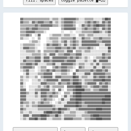
▓▓▒▒▒▒▒▒▒▒▒▒▒▒▒▒▒▒▒▒░░▒▒▒▒░░▒▒▓▓▓▓▓▓▓▓▒▒░░░░▒▒▒▒▒▒░░░░░░▒▒██▓▓

▓▓▒▒▒▒░░▓▓▒▒▓▓▓▓▒▒▒▒▓▓░░▒▒░░▒▒▓▓▓▓▓▓▒▒░░░░░░▒▒▓▓▒▒▓▓▒▒░░▓▓▒▒▓▓

▒▒▒▒▒▒▒▒▒▒▓▓▒▒▓▓▓▓▓▓▓▓▒▒▒▒░░▒▒▓▓▓▓▓▓▒▒  ░░▓▓▒▒▓▓▒▒▓▓██▓▓▓▓▒▒▓▓

▒▒▒▒▓▓▒▒▓▓▓▓▒▒▒▒▒▒▒▒        ▒▒▓▓▓▓▓▓▓▓░░░░▒▒▓▓▒▒▒▒▓▓▒▒░░▓▓▒▒▓▓

▒▒▒▒▓▓▓▓▓▓▒▒▒▒▒▒░░          ░░    ░░  ░░░░▒▒▒▒▒▒▒▒▓▓▓▓▒▒░░▒▒▓▓

▒▒▒▒▓▓▒▒  ░░▓▓      ░░▒▒▒▒▒▒░░▒▒▒▒░░░░  ▒▒▒▒░░▒▒▒▒░░░░░░░░░░▒▒

▒▒░░░░  ░░  ▒▒    ░░▒▒▒▒▒▒░░▒▒▒▒▒▒▒▒▓▓░░░░▓▓▒▒▒▒░░▒▒▒▒▓▓▒▒▒▒▒▒

      ░░▒▒▒▒░░    ░░░░▒▒▒▒░░▒▒▓▓░░▒▒▓▓▒▒░░▓▓▓▓▓▓▓▓▓▓▒▒▒▒▓▓▓▓▓▓

░░▒▒▒▒▒▒▒▒░░░░  ░░▓▓▒▒▓▓▓▓▒▒░░▓▓░░▒▒▓▓▒▒░░▓▓▓▓▓▓▓▓▓▓▓▓░░░░▓▓▓▓

░░▓▓▓▓▒▒▒▒░░    ░░▒▒▒▒▒▒▓▓▓▓▒▒▒▒▓▓▒▒▓▓░░▒▒▒▒▒▒▓▓▒▒░░  ░░░░░░██

░░░░▒▒▒▒▒▒░░▒▒  ▒▒▒▒▒▒▒▒▓▓▒▒▒▒░░▓▓▓▓  ▒▒▒▒░░▒▒▒▒░░░░░░░░░░░░▓▓

░░░░░░░░▒▒▒▒▒▒░░▒▒░░▓▓▓▓░░▒▒▒▒▓▓▓▓▒▒▒▒▓▓▓▓░░░░░░░░░░░░░░▓▓▒▒▒▒

░░░░▓▓▒▒▒▒▓▓▓▓░░▓▓▓▓░░▓▓▓▓▓▓▓▓▓▓▒▒▓▓▒▒▓▓▒▒░░▒▒░░  ░░▒▒▒▒▓▓▒▒▓▓

░░▓▓▒▒▒▒▒▒▓▓▓▓░░▓▓▓▓▒▒▓▓▓▓▓▓▓▓▒▒▓▓▓▓▓▓░░░░░░▒▒░░░░▓▓░░▓▓▓▓▓▓░░

▒▒▒▒▓▓▓▓▒▒▓▓░░░░░░▒▒▒▒▓▓░░░░▓▓▓▓▓▓▓▓▒▒░░▒▒▒▒░░░░▒▒░░▓▓░░▒▒▒▒▒▒

▒▒▓▓▓▓▓▓▒▒  ░░▒▒▒▒    ▒▒▓▓▒▒▓▓▓▓▒▒▒▒░░  ▓▓▒▒░░░░░░▓▓░░░░▓▓▒▒▒▒

░░▒▒▓▓░░░░  ░░▒▒▒▒▓▓▒▒▓▓▒▒▒▒▓▓▓▓▒▒░░  ▓▓▒▒▒▒▒▒▒▒▓▓▒▒▓▓▓▓▒▒▓▓░░

  ░░▓▓░░░░░░▒▒▒▒▓▓▓▓▓▓  ░░░░▒▒▒▒░░  ▓▓░░░░░░▓▓▓▓░░▓▓▓▓▓▓▓▓▒▒▒▒

▒▒░░▒▒░░░░▒▒  ▒▒▓▓▓▓▓▓░░▓▓▓▓▒▒▒▒▒▒▒▒██▓▓░░▒▒▒▒░░░░▓▓▒▒▓▓▓▓▒▒▓▓

▒▒░░░░  ░░░░▒▒░░▒▒▓▓▓▓▓▓▓▓░░▓▓▓▓▓▓▒▒▓▓▓▓▒▒░░▒▒▒▒▒▒▓▓▓▓▓▓██▓▓▓▓

▓▓░░    ░░░░░░▓▓▓▓▒▒▒▒▒▒░░▓▓▒▒▒▒▓▓▒▒████▓▓░░▒▒▓▓▓▓▓▓░░▓▓▒▒▓▓▒▒

▒▒░░  ░░░░░░▒▒░░▒▒▓▓░░▒▒▒▒▒▒▒▒  ▓▓▓▓▓▓████▒▒▒▒░░▒▒▓▓▓▓▒▒▓▓▓▓░░

▓▓▓▓  ░░░░▒▒▒▒▓▓▓▓▓▓░░▒▒  ▓▓░░  ▒▒▒▒▓▓██████▒▒▒▒░░▒▒▒▒▓▓▓▓▓▓░░

▓▓▓▓▒▒░░░░▓▓░░▓▓▓▓▒▒▒▒▓▓▒▒░░  ▒▒▒▒░░▓▓████▓▓▓▓▓▓▓▓▓▓▓▓▓▓▓▓▓▓▓▓

▓▓▓▓░░░░░░▒▒░░▓▓▓▓▒▒▓▓▒▒▒▒  ░░▓▓░░▒▒▓▓████▓▓▓▓▓▓▓▓▓▓▓▓▓▓▓▓████

▓▓▓▓░░░░░░░░░░▒▒▓▓▒▒▒▒░░  ░░▓▓░░░░▓▓▓▓████▓▓▓▓▓▓▓▓▓▓▓▓▓▓██████

▓▓▒▒▒▒░░▒▒░░▒▒▓▓▒▒▒▒░░  ░░▒▒░░░░▓▓▓▓▓▓██▓▓▒▒▓▓▓▓▓▓▓▓▓▓▓▓██▓▓▓▓

▒▒░░▒▒░░▒▒▒▒▓▓▓▓▓▓▓▓▓▓▒▒░░░░░░▓▓▓▓▓▓▓▓██▓▓▒▒▒▒▓▓▓▓▓▓▓▓▓▓▓▓▓▓▓▓

▓▓▒▒░░░░░░░░▒▒▒▒▒▒▒▒▒▒▓▓▒▒██▓▓▓▓▒▒░░░░▒▒▓▓▓▓▓▓▓▓▓▓▓▓████▓▓▓▓▓▓

▒▒░░░░▒▒░░░░░░░░▓▓████▓▓▓▓██▒▒░░░░▒▒▒▒░░░░░░▒▒▓▓▓▓▓▓▓▓▓▓▓▓▓▓▓▓

░░▓▓▓▓░░▓▓▓▓▓▓████▓▓▒▒▒▒██▒▒░░▒▒▒▒▒▒▒▒░░░░▒▒▒▒▒▒▓▓████▓▓▓▓▓▓▓▓
