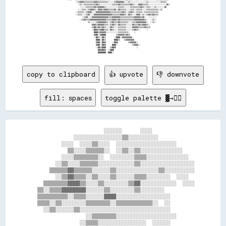
copy to clipboard
👍 upvote
👎 downvote
fill: spaces
toggle palette ▓→✊🏽
                        ░░░░░░      ░░░░              

              ░░░░░░░░░░░░░░░░▒▒░░░░░░░░░░            

          ░░░░  ░░░░▒▒░░░░  ░░░░░░░░░░░░░░░░░░░░      

            ▒▒░░░░▒▒▒▒▒▒░░  ░░▒▒░░▒▒░░░░░░░░░░░░░░    

          ░░░░▒▒▒▒▒▒▒▒░░  ░░░░░░░░▒▒▒▒░░░░░░░░░░░░░░  

        ░░▒▒░░░░▒▒▒▒▒▒░░░░░░░░░░░░▒▒░░░░░░░░░░░░░░░░░░

      ▒▒▒▒▒▒▓▓▒▒▒▒▒▒░░░░░░▒▒░░░░░░░░░░░░░░▒▒░░░░░░░░░░

        ░░▒▒▓▓▒▒▒▒░░▒▒░░░░▒▒░░░░░░▒▒▒▒░░░░░░░░  ░░░░  

    ▒▒▒▒▒▒▒▒▓▓▓▓▒▒░░░░▒▒░░░░░░░░▒▒▓▓░░░░░░░░░░░░  ░░░░

  ▒▒░░▒▒▒▒▓▓▓▓▓▓▓▓░░░░░░▒▒░░░░░░░░▒▒░░░░░░░░          

  ▒▒▒▒▒▒▒▒▒▒░░▒▒▒▒░░░░░░▓▓▓▓░░░░░░░░░░░░░░░░░░        

  ▒▒▒▒░░▒▒░░░░░░░░▒▒▒▒▒▒▒▒░░▒▒▒▒▒▒▒▒▒▒▒▒░░  ░░        

    ░░▒▒░░░░░░▒▒░░░░░░░░░░░░░░░░░░░░░░░░░░░░░░        

                  ░░▒▒▒▒▒▒▒▒░░░░░░░░░░░░░░░░░░░░      

                ░░▒▒▒▒░░░░░░░░░░░░░░░░  ░░░░░░        
