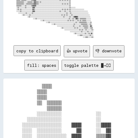
  ▒▒▒▒▒▒░░▒▒▒▒▒▒▒▒░░░░░░░░▒▒▒▒▓▓▓▓░░░░░░░░░░░░░░░░░░░░░░░░░░░░░░░░░░░░░░▒▒░░▒▒░░▒▒░░▒▒░░▒▒                            

  ▒▒▒▒▒▒▒▒▒▒▒▒░░░░░░▒▒▒▒▒▒▒▒░░▓▓▓▓▒▒▒▒░░▒▒░░░░░░░░░░░░░░░░░░░░░░░░░░░░░░░░░░░░░░░░░░░░░░▒▒                            

  ▒▒▒▒▒▒▒▒▒▒▒▒░░░░▒▒▒▒▒▒▒▒▒▒▒▒▓▓▓▓▒▒▒▒░░░░░░░░░░░░░░░░░░░░░░░░░░░░░░░░░░░░░░▒▒░░▒▒░░▒▒░░▒▒                            

  ▒▒▒▒▒▒▒▒░░░░░░▒▒░░░░░░░░▒▒▓▓▓▓▓▓░░░░░░░░░░░░░░░░░░░░░░░░░░░░░░░░░░░░░░░░░░░░░░░░░░░░░░▒▒                            

  ░░▒▒░░░░░░░░░░▒▒░░░░░░░░░░▓▓▓▓░░░░░░░░░░░░░░░░░░░░░░░░░░░░░░░░░░░░░░░░░░░░░░░░░░░░░░░░▒▒░░░░░░░░                    

  ░░▒▒░░▒▒░░░░░░░░░░░░░░░░░░▓▓▒▒░░░░░░░░░░░░░░░░░░░░░░░░░░░░░░░░░░░░░░░░░░░░▒▒░░▒▒░░▒▒░░▒▒░░░░░░░░░░░░░░░░░░░░░░      

  ░░░░░░▒▒░░░░░░░░░░░░░░░░░░▓▓▓▓░░░░░░░░░░░░░░░░░░░░░░░░░░░░░░░░░░░░░░░░▒▒░░░░░░▒▒░░░░░░▒▒░░░░░░░░░░░░░░░░░░░░░░░░░░░░

    ░░░░░░░░░░░░▒▒░░░░░░░░▒▒░░░░░░░░░░░░░░░░░░░░░░░░░░░░░░░░░░░░░░░░░░░░░░░░░░░░░░▒▒░░░░▒▒░░░░░░░░░░░░░░░░░░░░░░░░░░░░

        ░░▒▒░░░░░░░░▒▒░░░░░░░░░░░░░░░░░░░░░░░░░░░░░░░░░░░░░░░░░░░░░░░░░░▒▒░░▒▒░░▒▒░░░░░░▒▒░░░░░░░░░░░░░░░░░░░░░░░░░░░░

              ░░▒▒░░░░░░░░░░░░░░░░░░░░░░░░░░░░░░░░░░░░░░░░░░░░░░░░░░░░░░▒▒░░░░░░░░▒▒░░░░▒▒████▓▓░░░░░░░░░░░░░░░░░░░░  

                    ░░░░▒▒░░░░░░░░░░░░░░░░░░░░░░░░░░░░░░░░░░░░░░░░░░░░░░░░░░░░▒▒░░░░▒▒░░▒▒██▒▒░░▒▒▒▒▒▒▒▒▒▒░░░░░░░░    

                            ░░░░▒▒░░░░░░░░░░░░░░░░░░░░░░░░░░░░░░░░░░░░░░▒▒░░▒▒░░▒▒░░░░░░▒▒░░▒▒░░▒▒▒▒▒▒░░░░░░░░        

                                  ░░░░▒▒░░░░░░░░░░░░░░░░░░░░░░░░░░░░░░░░░░░░░░░░░░▒▒░░░░▒▒▒▒▒▒▒▒▒▒▒▒░░░░░░▒▒          

                                        ░░░░▒▒░░░░░░░░░░░░░░░░░░░░░░░░░░░░░░▒▒░░░░░░░░░░▒▒▒▒▒▒▒▒▒▒░░░░▒▒░░            

                                              ░░░░░░░░░░░░░░░░░░░░░░░░░░▒▒░░░░░░░░▒▒░░░░▒▒▒▒▒▒▒▒░░░░██░░              

                                                  ░░▒▒░░░░░░░░░░░░░░░░░░▒▒░░▒▒░░░░░░░░░░▒▒▒▒▒▒░░░░▒▒▒▒                

                                                      ░░░░░░░░░░░░░░░░░░░░░░░░▒▒░░▒▒░░░░▒▒░░░░░░░░▒▒░░                

                                                            ░░░░░░░░░░░░░░░░░░▒▒░░░░░░░░▒▒░░░░░░░░                    

                                                                ░░▒▒░░░░░░░░░░░░░░▒▒░░░░▒▒░░▓▓░░                      

                                                                    ░░░░▒▒▒▒░░░░░░░░░░░░▒▒░░░░                        

copy to clipboard
👍 upvote
👎 downvote
fill: spaces
toggle palette ▓→✊🏽
        ▒▒▒▒                          

      ▒▒▒▒                            

      ▒▒▒▒                            

      ▒▒  ▒▒▒▒▒▒                      

          ▒▒▒▒▒▒                      

      ░░░░░░░░░░              ░░      

  ░░░░░░░░░░░░░░              ░░      

░░░░░░░░░░░░░░░░    ████      ░░████  

░░░░  ░░░░░░░░░░      ██      ░░  ██  

░░░░  ░░░░░░░░░░░░  ████      ▒▒▒▒██  
