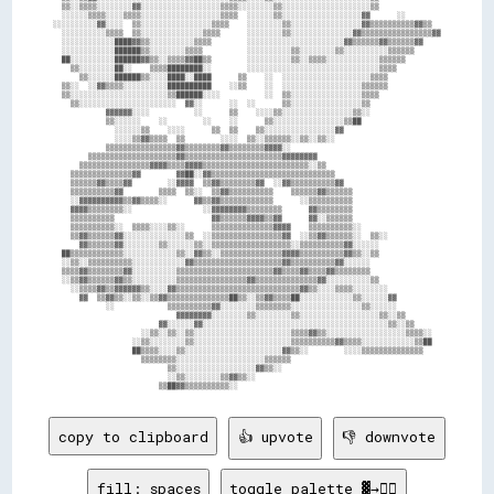
  ▒▒░░▒▒▒▒░░░░░░░░▓▓░░░░░░░░░░░░░░░░░░▒▒▒▒░░░░░░░░▒▒░░░░░░░░░░░░░░░░░░░░▒▒              

  ░░░░░░▒▒▒▒░░░░▒▒▒▒░░░░░░░░░░░░░░░░░░▒▒▒▒  ░░░░░░▒▒░░░░░░░░░░░░░░░░░░▓▓      ░░        

░░░░░░░░░░▓▓░░░░  ▒▒░░░░░░░░░░░░░░░░▒▒▒▒    ░░░░░░░░▒▒░░░░░░░░░░░░░░░░▓▓▒▒▒▒▒▒▒▒▒▒▓▓▒▒  

  ░░░░░░░░░░▒▒▒▒  ▒▒░░░░░░░░░░░░░░▒▒▒▒      ░░░░░░░░▒▒░░░░░░░░░░░░░░▓▓▒▒▒▒▒▒▒▒▒▒▒▒▒▒▒▒▓▓

  ░░░░░░░░░░░░████▓▓▒▒░░░░░░░░░░▒▒▒▒        ░░░░░░░░░░░░░░░░░░░░░░▓▓▒▒▒▒▒▒▓▓▒▒▒▒▒▒▓▓    

  ░░░░░░░░░░░░██████▒▒░░░░░░░░▒▒▒▒          ░░░░░░░░░░▒▒░░░░░░░░▒▒░░░░░░░░░░▒▒▒▒▒▒      

  ██░░░░░░░░░░██████▓▓▒▒░░▒▒▒▒▓▓██▒▒        ░░░░░░░░░░▒▒░░▒▒▒▒░░░░░░░░░░░░▒▒▒▒▒▒        

    ▒▒░░░░░░░░██░░    ▒▒▒▒████████░░        ░░░░░░░░░░░░░░░░░░░░░░░░░░░░░░▒▒▒▒          

      ▒▒░░░░░░██████▒▒░░░░████░░████      ▒▒    ░░  ░░░░░░░░░░░░░░░░░░░░▒▒▒▒            

  ▒▒░░  ░░▓▓▒▒▒▒░░░░░░░░░░██████████    ░░▒▒    ░░  ░░░░░░░░░░░░░░░░░░▒▒▒▒▒▒            

  ▒▒░░░░░░░░░░░░░░░░░░░░░░▒▒██████░░░░          ░░  ▒▒░░░░░░░░░░░░░░░░▒▒▒▒              

    ▒▒░░░░░░░░░░░░░░░░░░░░░░  ▓▓░░      ░░  ░░      ▒▒░░░░░░░░░░░░░░░░▒▒                

            ▓▓▓▓▓▓░░░░          ░░      ▒▒    ░░░░▒▒░░░░░░░░░░░░░░░░▒▒░░                

            ▒▒░░░░░░    ░░        ░░    ░░      ▒▒░░░░░░░░░░░░░░░░▒▒██                  

              ░░░░░░▒▒    ░░░░      ▒▒  ▒▒    ▒▒░░░░░░░░░░░░░░░░▓▓                      

              ░░░░▒▒▓▓▒▒▒▒  ▒▒        ░░░░  ▒▒░░▒▒▒▒▒▒░░▒▒░░▒▒░░                        

            ▒▒▒▒▒▒▒▒▒▒▒▒▒▒▒▒▓▓▒▒▒▒▒▒▒▒▓▓▒▒▒▒▒▒▒▒▓▓▓▓░░                                  

        ▒▒▒▒▒▒▒▒▒▒▒▒▒▒▒▒▒▒▒▒▓▓▒▒▒▒▒▒▒▒▒▒▒▒▒▒▒▒▒▒▒▒▒▒▓▓▓▓▓▓▓▓                            

      ▒▒▒▒▒▒▒▒▒▒▒▒▒▒▒▒▓▓▓▓▒▒▒▒▓▓▓▓▒▒▒▒▒▒▒▒▒▒▒▒▒▒▒▒▒▒▒▒▒▒▒▒░░▒▒                          

    ▒▒▒▒▒▒▒▒▒▒▒▒▒▒▓▓        ▓▓██░░▓▓▒▒▒▒▒▒▒▒▒▒▒▒▒▒▒▒▒▒▒▒▒▒▒▒▒▒▒▒                        

    ▒▒▒▒▒▒▓▓▒▒▒▒▓▓        ░░▓▓▓▓  ▒▒▓▓▒▒▒▒▒▒▒▒▓▓  ░░▓▓▒▒▒▒▒▒▒▒▒▒▓▓                      

    ▒▒▒▒▒▒▒▒▒▒▓▓        ▒▒▒▒  ▒▒░░  ▒▒▓▓▒▒▒▒▒▒▒▒▒▒    ▒▒▒▒▒▒▓▓▒▒▒▒▒▒                    

    ░░▓▓▓▓▓▓▓▓▓▓▒▒▓▓▒▒▒▒░░      ▓▓▒▒▓▓▒▒▒▒▒▒▒▒▒▒▒▒      ░░▒▒▒▒▒▒▒▒▒▒                    

    ▓▓▓▓▒▒▒▒▒▒▒▒░░                ░░▓▓▓▓▓▓▓▓▒▒▒▒▒▒▒▒      ▓▓▒▒▒▒▒▒▒▒                    

    ▒▒▒▒▒▒▒▒▒▒                      ▓▓▒▒▒▒▒▒▓▓▓▓▒▒▓▓      ▓▓░░▒▒▒▒▒▒                    

    ▒▒▒▒▒▒▒▒▒▒░░  ▒▒▒▒░░░░▒▒░░      ▒▒▒▒▒▒▒▒▒▒▒▒▒▒▓▓▓▓    ▒▒▒▒▒▒▒▒▒▒░░                  

    ▒▒▓▓▒▒▒▒▒▒▓▓░░░░░░░░░░░░░░▒▒  ░░▒▒▒▒▒▒▒▒▒▒▒▒▒▒▒▒▓▓  ░░▒▒▓▓▒▒▒▒▒▒░░  ▒▒░░            

      ▓▓▒▒▒▒▒▒▓▓░░░░░░░░▒▒░░░░░░▒▒░░▒▒▒▒▒▒▒▒▒▒▒▒▒▒▒▒▒▒░░▒▒▒▒▒▒▒▒▒▒▓▓░░░░░░              

  ██▒▒▒▒▒▒▒▒▒▒▒▒░░░░░░░░░░░░▒▒░░▓▓▒▒░░▒▒▒▒▒▒▒▒▒▒▒▒▒▒▓▓▓▓▒▒▒▒▒▒▒▒▒▒▓▓▒▒░░▒▒              

  ░░▒▒░░▒▒▒▒▒▒▒▒▒▒░░░░░░░░░░░░▓▓▒▒▒▒▒▒▒▒▒▒▒▒▒▒▒▒▒▒▒▒▓▓▒▒▒▒▒▒▒▒▒▒▓▓░░░░░░                

  ▒▒▒▒▓▓▒▒▒▒▒▒▒▒▓▓░░░░░░░░░░▒▒▒▒▒▒▒▒▒▒▒▒▒▒▒▒▒▒▒▒▒▒▓▓▒▒▒▒▓▓▒▒▒▒▓▓▒▒▒▒▒▒▒▒                

  ░░▒▒▓▓▒▒▒▒▒▒▓▓▒▒░░░░░░░░░░▒▒▒▒▒▒▒▒▒▒▒▒▒▒▒▒▓▓▒▒▒▒▒▒▒▒▒▒▒▒▒▒▓▓░░░░░░░░░░▒▒              

    ░░▒▒▒▒▓▓▒▒▓▓▓▓▓▓▒▒░░░░▓▓▒▒▒▒▒▒▒▒▒▒▒▒▒▒▒▒▒▒▒▒▒▒▒▒▒▒▒▒▓▓▒▒░░░░▒▒▒▒░░░░░░░░            

      ▓▓  ▒▒▓▓▒▒░░▒▒░░▒▒▓▓▒▒▒▒▒▒▒▒▒▒▒▒▒▒██▒▒░░▒▒▓▓▒▒▒▒██░░░░░░░░░░░░▒▒░░░░░░▓▓          

            ░░            ▒▒▒▒▒▒▒▒▒▒▓▓░░░░░░░░▒▒▒▒▒▒▒▒░░░░░░░░░░░░░░░░▒▒░░░░░░          

                            ▓▓▓▓▓▓▓▓░░░░░░░░▒▒░░░░░░░░▒▒░░░░░░░░░░░░░░░░░░▒▒░░▒▒        

                        ▓▓░░░░░░▓▓░░░░░░░░░░░░░░░░░░░░░░░░░░░░░░░░░░░░░░░░░░▒▒░░▒▒      

                    ░░▒▒░░▒▒░░▒▒░░░░░░░░░░░░░░░░░░░░░░▒▒▒▒▓▓▒▒░░░░░░░░░░░░░░░░░░▒▒▒▒░░  

                  ░░▒▒░░░░░░░░▒▒░░░░░░░░░░░░░░░░░░░░░░▒▒▒▒▒▒▒▒▒▒▓▓▒▒▒▒░░░░░░░░░░░░▒▒██  

                  ██▒▒▒▒░░░░▒▒░░░░░░░░░░░░░░░░░░░░░░▓▓▒▒░░        ░░░░▒▒▒▒▒▒▒▒▒▒▒▒▒▒    

                    ▒▒▒▒▒▒▒▒░░░░░░░░░░░░░░░░░░░░▒▒▒▒▒▒                                  

                          ▒▒░░░░░░░░░░░░░░░░░░▓▓▒▒░░                                    

                          ░░▒▒░░░░░░░░▒▒▓▓▒▒░░                                          

copy to clipboard
👍 upvote
👎 downvote
fill: spaces
toggle palette ▓→✊🏽