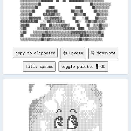
▒▒▒▒▒▒▒▒▒▒▒▒▒▒████████  ██  ██  ██████████▒▒▒▒▒▒▒▒▒▒▒▒▒▒

▒▒▒▒▒▒▒▒▒▒▒▒██                            ██▒▒▒▒▒▒▒▒▒▒▒▒

▒▒▒▒▒▒▒▒▒▒██      ████            ████      ██▒▒▒▒▒▒▒▒▒▒

▒▒▒▒▒▒▒▒██      ██▓▓▓▓██        ██▒▒▒▒██      ██▒▒▒▒▒▒▒▒

▒▒▒▒▒▒██      ▓▓▓▓▓▓██▒▒▒▒        ██▒▒▒▒██      ██▒▒▒▒▒▒

▒▒▒▒▒▒██▓▓▓▓▓▓  ▒▒▒▒▓▓▓▓▓▓▒▒      ██    ░░██    ██▒▒▒▒▒▒

▓▓▓▓▓▓▓▓▓▓██  ░░░░██▒▒▒▒▓▓▓▓▒▒      ██░░  ▒▒██▒▒██▒▒▒▒▒▒

▓▓▓▓██      ▓▓▓▓  ██▒▒▒▒▒▒▓▓▓▓▒▒    ██    ██  ▒▒▒▒██▒▒▒▒

▒▒██      ▒▒▒▒▓▓▓▓▒▒▒▒▒▒▒▒▒▒▓▓▓▓▓▓▓▓  ████  ▒▒▒▒▒▒▒▒██▒▒

▒▒██    ▒▒▒▒▒▒▒▒▓▓▒▒▒▒▒▒▒▒▒▒▒▒▒▒▒▒▓▓▓▓▓▓▓▓▓▓▒▒▒▒▒▒▒▒██▒▒

██    ▒▒▒▒▒▒▒▒██▓▓▓▓▒▒▒▒▒▒▒▒▒▒▒▒▒▒▒▒▒▒▒▒██▓▓▓▓▒▒▒▒▒▒▒▒██

copy to clipboard
👍 upvote
👎 downvote
fill: spaces
toggle palette ▓→✊🏽
▒▒▒▒▒▒▒▒▒▒                    ▒▒▒▒▒▒▒▒░░▒▒▒▒▒▒▒▒▒▒▒▒▒▒▒▒▒▒▒▒▒▒▒▒▒▒░░░░░░░░░░░░░░  ░░░░░░░░░░░░░░░░░░░░░░▒▒░░▒▒░░▒▒░░          

▒▒▒▒▒▒▒▒                          ░░▒▒░░▒▒░░░░░░░░░░░░░░░░░░░░░░░░░░░░░░░░░░░░  ░░      ░░░░░░░░░░░░░░░░░░░░░░░░░░▒▒          

▒▒▒▒▒▒                              ░░▒▒░░░░░░░░░░░░░░░░░░░░░░░░░░░░░░░░░░░░                ░░░░░░░░░░░░░░░░░░░░▒▒░░          

▒▒▒▒▒▒                              ▒▒░░░░░░░░░░░░  ░░      ░░░░░░░░░░░░░░░░  ░░    ░░          ░░░░░░░░░░▒▒░░░░░░▒▒░░        

▒▒▒▒▒▒                              ░░░░░░░░░░░░    ░░    ░░░░░░░░░░░░░░░░░░  ░░                ░░░░░░░░░░░░▒▒░░▒▒░░▒▒░░      

░░▒▒                              ░░░░░░░░░░░░                ░░░░░░░░░░░░  ░░            ░░  ░░  ░░░░░░░░░░░░░░░░▒▒░░▒▒░░▒▒░░

                                ░░░░░░░░░░░░                ░░░░░░░░░░░░░░░░              ░░      ░░░░░░░░░░░░░░▒▒░░▒▒░░▒▒░░▒▒

                          ░░░░░░░░░░░░░░░░  ░░          ░░░░  ░░░░░░░░░░░░░░  ░░                  ░░░░░░░░░░░░░░░░▒▒░░▒▒░░▒▒░░

                      ░░░░▒▒░░░░░░░░░░░░░░  ░░            ░░░░  ░░░░░░░░░░░░                      ░░░░░░░░░░░░░░░░░░▒▒░░░░░░░░

                  ░░▒▒░░▒▒░░░░░░░░░░░░░░                  ░░  ░░  ░░░░  ░░  ░░    ░░          ░░      ░░░░░░░░░░░░░░░░░░░░▒▒░░

          ░░▒▒░░░░▒▒░░░░░░░░░░░░░░░░░░░░    ░░            ░░░░  ░░░░░░░░░░░░            ░░            ░░░░░░░░░░░░░░░░░░▒▒░░░░

      ▒▒▒▒▒▒▒▒▒▒▒▒░░▒▒░░░░░░░░  ░░          ░░░░          ░░  ░░░░░░░░  ░░  ░░  ░░                  ░░          ░░░░░░░░░░░░░░

      ▒▒▒▒▒▒▒▒▒▒░░░░░░░░░░░░                  ░░░░      ░░░░░░░░░░░░░░░░░░░░░░░░  ░░  ░░                        ░░░░░░░░░░░░░░

    ▒▒▒▒▒▒▒▒▒▒░░▒▒░░▒▒░░░░                      ░░░░    ░░░░  ░░░░░░░░  ░░░░░░░░░░  ░░  ░░░░░░░░░░░░          ░░  ░░░░░░░░▒▒░░

░░▒▒▒▒▒▒▒▒▒▒░░▒▒░░░░░░░░░░░░                    ░░░░  ░░░░░░░░░░░░░░░░░░░░░░░░░░░░░░  ░░░░░░░░                      ░░░░░░░░▒▒

░░▒▒▒▒▒▒▒▒░░▒▒░░▒▒░░▒▒░░░░░░░░                  ░░░░░░  ░░░░░░░░░░░░░░░░░░░░░░░░░░  ░░░░          ░░                ░░░░░░▒▒░░

▒▒▒▒▒▒░░▒▒▒▒░░░░░░░░░░░░░░░░░░░░                ░░░░░░░░░░░░░░░░░░░░░░░░░░░░░░░░░░░░░░░░                      ░░    ░░░░░░░░░░

▒▒▒▒▒▒▒▒▒▒░░▒▒░░▒▒░░▒▒░░░░  ░░  ░░              ░░████░░░░░░░░░░░░░░░░░░██████░░░░░░░░░░                    ░░  ░░░░░░░░░░░░░░

▒▒▒▒▒▒▒▒░░▒▒░░▒▒░░▒▒░░▒▒░░░░░░░░  ░░░░  ░░      ██░░░░██░░░░░░░░░░░░░░██░░░░░░██░░░░░░░░  ░░░░░░  ░░  ░░░░░░  ░░  ░░░░░░░░░░░░

▒▒▒▒▒▒░░▒▒░░▒▒░░▒▒░░▒▒░░░░░░░░  ░░░░  ░░  ░░  ██░░░░░░░░░░░░░░░░░░░░░░░░░░░░░░░░██░░░░  ░░░░░░  ░░  ░░  ░░░░░░  ░░░░░░░░░░░░░░

▒▒▒▒▒▒░░░░░░░░░░░░░░░░  ░░░░░░░░░░░░░░░░░░░░░░░░░░░░░░░░░░░░░░░░░░░░░░░░░░░░░░░░░░░░░░░░░░░░░░░░░░░░  ░░░░░░░░░░░░░░░░░░░░░░░░

▒▒▒▒▒▒░░▒▒░░▒▒░░░░░░░░░░░░░░░░░░░░░░  ░░░░░░░░░░░░░░░░░░░░░░░░░░░░░░░░░░██████░░░░░░░░░░  ░░░░  ░░  ░░  ░░  ░░  ░░░░░░░░░░░░░░

▒▒░░░░▒▒░░▒▒░░░░░░░░░░░░  ░░░░░░░░░░░░░░  ░░░░░░░░██████░░░░░░░░░░░░████  ██████░░░░░░░░░░░░░░░░  ░░░░░░  ░░░░░░░░░░░░░░░░░░░░

▒▒▒▒▒▒░░▒▒░░▒▒░░░░░░  ░░░░░░░░░░░░░░░░░░░░░░░░██████  ████░░░░░░░░░░██  ██████████░░░░░░░░  ░░░░░░░░░░  ░░  ░░░░░░░░░░░░░░░░░░

▒▒▒▒░░░░░░░░░░░░░░░░░░░░░░░░░░░░░░░░░░░░░░░░▓▓██  ██▓▓████░░░░░░░░▓▓██      ██  ██░░░░░░░░░░░░░░░░░░░░░░░░░░░░░░░░░░░░░░░░░░░░

▒▒░░▒▒░░▒▒░░░░░░░░░░          ░░░░  ░░░░░░░░██        ██  ░░░░░░░░██    ████  ████░░░░░░░░░░░░░░░░  ░░░░░░░░░░░░░░░░░░░░░░░░░░

▒▒░░░░▒▒░░░░░░░░░░░░        ░░    ░░░░░░░░░░██  ██████  ██░░░░░░░░██      ████  ████░░░░░░░░░░░░░░░░░░░░░░░░░░░░░░░░░░░░░░░░░░

▒▒░░▒▒░░░░░░░░░░░░░░        ░░  ░░░░░░░░░░░░██    ██████  ░░░░░░░░██        ████████░░░░░░░░░░░░░░░░░░░░░░░░░░░░░░  ░░░░░░░░░░

▒▒░░░░░░░░░░░░░░░░░░        ░░░░░░░░░░░░░░░░██    ░░████▓▓░░░░░░░░██        ░░░░████░░░░░░░░░░░░░░░░░░░░░░░░░░░░░░░░░░░░░░░░░░

▒▒░░▒▒░░░░░░░░░░░░░░            ░░░░░░░░░░░░████      ░░░░░░░░░░░░██          ████░░░░░░░░░░░░░░░░░░░░░░░░░░░░░░░░░░    ░░░░░░

▒▒░░░░░░░░░░░░░░░░░░░░        ░░░░░░░░░░░░░░▒▒░░░░░░░░░░░░░░░░░░░░██▓▓▓▓▓▓██▓▓██░░░░░░░░░░░░░░░░░░░░░░░░░░░░░░  ░░      ░░░░░░

▒▒░░▒▒░░░░░░░░░░░░░░░░      ░░  ░░  ░░░░░░░░░░░░░░░░░░░░░░      ░░        ░░░░░░░░░░░░░░░░░░░░░░░░░░░░  ░░░░            ░░░░░░
