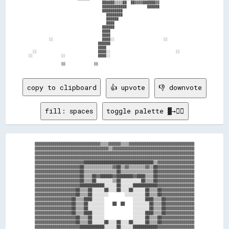
                                      ██████▒▒▒▒██  ██▓▓▓▓██████▓▓                      

                                      ████████████          ██████                      

                                      ██████████                                        

                                        ████████                                        

                                        ██████                                          

                                        ████                                            

                                      ██████                                            

                                      ████                                              

                                      ████                                              

            ░░                        ████░░                        ░░                  

                                    ██████                                              

                                    ████                                                

    ░░                              ████░░                                ░░            

  ░░              ░░                ████░░                                              

copy to clipboard
👍 upvote
👎 downvote
fill: spaces
toggle palette ▓→✊🏽
▓▓▓▓▓▓▓▓▓▓▓▓▓▓▓▓▓▓▓▓▓▓▓▓▓▓▓▓▓▓▓▓▒▒▒▒▓▓▓▓▓▓▒▒▒▒▓▓▓▓▓▓▓▓▓▓▓▓▓▓▓▓▓▓▓▓▓▓▓▓▓▓▓▓▓▓▓▓

▓▓▓▓▓▓▓▓▓▓▓▓▓▓▓▓▓▓▓▓▓▓▓▓▓▓▓▓▓▓▓▓▓▓▓▓▒▒▓▓▓▓▓▓▓▓▓▓▓▓▓▓▓▓▓▓▓▓▓▓▓▓▓▓▓▓▓▓▓▓▓▓▓▓▓▓▓▓

▓▓▓▓▓▓▓▓▓▓▓▓▓▓▓▓▓▓▓▓▓▓▓▓▓▓▓▓▓▓▓▓▓▓▓▓▓▓▓▓▓▓▓▓▓▓▓▓▓▓▓▓▓▓▓▓▓▓▓▓▓▓▓▓▓▓▓▓▓▓▓▓▓▓▓▓▓▓

▓▓▓▓▓▓▓▓▓▓▓▓▓▓▓▓▓▓▓▓▓▓▓▓▓▓▓▓▓▓▓▓▓▓▓▓▓▓▓▓▓▓▓▓▓▓▓▓▓▓▓▓▓▓▓▓▓▓▓▓▓▓▓▓▓▓▓▓▓▓▓▓▓▓▓▓▓▓

▓▓▓▓▓▓▓▓▓▓▓▓▓▓▓▓▓▓▓▓▓▓▓▓██████████████████████████████████▒▒▓▓▓▓▓▓▓▓▓▓▓▓▓▓▓▓▓▓

▓▓▓▓▓▓▓▓▓▓▓▓▓▓▓▓▓▓▓▓▓▓██▒▒▒▒▒▒▒▒▒▒▒▒▒▒▓▓██▒▒▓▓▒▒▒▒▒▒▒▒▓▓▒▒██▓▓▓▓▓▓▓▓▓▓▓▓▓▓▓▓▓▓

▓▓▓▓▓▓▓▓▓▓▓▓▓▓▓▓▓▓▓▓▓▓██▒▒▒▒▒▒▒▒▒▒▒▒▒▒▒▒██▒▒▒▒▒▒▒▒▒▒▒▒▒▒▒▒██▓▓▓▓▓▓▓▓▓▓▓▓▓▓▓▓▓▓

▓▓▓▓▓▓▓▓▓▓▓▓▓▓▓▓▓▓▓▓▓▓██▒▒▒▒██▓▓██████▓▓████████▓▓████▒▒▒▒██▓▓▓▓▓▓▓▓▓▓▓▓▓▓▓▓▓▓

▓▓▓▓▓▓▓▓▓▓▓▓▓▓▓▓▓▓▓▓▓▓██▒▒▒▒██░░░░░░░░▒▒██░░░░░░░░░░██▒▒▒▒██▓▓▓▓▓▓▓▓▓▓▓▓▓▓▓▓▓▓

▓▓▓▓▓▓▓▓▓▓▓▓▓▓▓▓▓▓▓▓▓▓████████████░░░░░░██░░░░░░████████████▓▓▓▓▓▓▓▓▓▓▓▓▓▓▓▓▓▓

▓▓▓▓▓▓▓▓▓▓▓▓▓▓▓▓▓▓▓▓██▒▒▒▒██░░░░░░██░░░░██░░░░██░░░░░░██▒▒▒▒██▓▓▓▓▓▓▓▓▓▓▓▓▓▓▓▓

▓▓▓▓▓▓▓▓▓▓▓▓▓▓▓▓▓▓▓▓██▒▒▒▒██░░░░░░░░        ░░░░░░░░░░██▒▒▒▒██▓▓▓▓▓▓▓▓▓▓▓▓▓▓▓▓

▓▓▓▓▓▓▓▓▓▓▓▓▓▓▓▓▓▓██▒▒▒▒████░░░░░░              ░░░░░░████▒▒▒▒██▓▓▓▓▓▓▓▓▓▓▓▓▓▓

▓▓▓▓▓▓▓▓▓▓▓▓▓▓▓▓▓▓██▒▒▒▒██░░░░░░░░    ██  ██    ░░░░░░░░██▒▒▒▒██▓▓▓▓▓▓▓▓▓▓▓▓▓▓

▓▓▓▓▓▓▓▓▓▓▓▓▓▓▓▓▓▓██▒▒▒▒██░░░░░░░░              ░░░░░░░░██▒▒▒▒██▓▓▓▓▓▓▓▓▓▓▓▓▓▓

▓▓▓▓▓▓▓▓▓▓▓▓▓▓▓▓▓▓██▒▒▒▒████░░░░░░              ░░░░░░████▒▒▒▒██▓▓▓▓▓▓▓▓▓▓▓▓▓▓

▓▓▓▓▓▓▓▓▓▓▓▓▓▓▓▓▓▓▓▓██▒▒▒▒██░░░░░░              ░░░░░░██▒▒▒▒██▓▓▓▓▓▓▓▓▓▓▓▓▓▓▓▓

▓▓▓▓▓▓▓▓▓▓▓▓▓▓▓▓▓▓▓▓██▒▒▒▒██░░░░░░██░░░░██░░░░██░░░░░░██▒▒▒▒██▓▓▓▓▓▓▓▓▓▓▓▓▓▓▓▓

▓▓▓▓▓▓▓▓▓▓▓▓▓▓▓▓▓▓▓▓▓▓████████████░░░░░░██░░░░░░████████████▓▓▓▓▓▓▓▓▓▓▓▓▓▓▓▓▓▓
