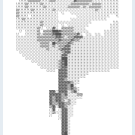
  ░░░░░░▒▒▒▒▒▒▒▒░░░░░░▒▒▒▒░░░░░░░░░░░░▓▓▒▒▒▒▒▒▒▒▒▒░░░░░░░░░░░░░░░░░░

░░░░░░▒▒░░░░░░░░▒▒░░░░░░░░░░░░░░░░░░▒▒▒▒▒▒▒▒▒▒▒▒░░▒▒▒▒▒▒░░░░░░░░░░░░

░░░░░░▒▒░░░░░░░░░░▒▒░░░░░░░░░░░░░░▒▒▒▒▒▒▒▒░░▒▒░░▒▒▒▒▒▒▒▒░░░░░░░░░░░░

▒▒░░░░░░░░▒▒░░░░░░░░░░░░▒▒░░░░░░░░░░░░░░░░░░░░░░░░░░▒▒░░░░░░░░░░░░░░

▒▒░░░░░░░░░░░░░░░░░░░░░░░░░░  ░░    ░░░░░░░░░░░░░░░░░░░░░░░░░░░░░░░░

▒▒░░░░░░  ░░░░░░░░░░░░░░░░░░            ░░░░░░░░░░░░░░░░░░░░░░    ░░

░░░░▒▒░░░░░░░░░░░░░░░░░░░░░░        ░░░░░░░░░░░░░░░░░░░░░░░░        

░░░░░░░░░░░░░░░░▒▒░░░░░░░░░░░░░░░░░░░░░░░░░░░░░░░░              ░░░░

░░░░░░░░░░░░░░░░▒▒░░░░░░░░░░  ░░  ░░░░░░░░░░░░░░              ░░░░░░

░░░░░░░░░░░░░░▒▒░░  ░░░░▓▓░░  ▒▒▒▒▒▒▒▒░░░░░░░░                ░░░░░░

  ░░  ░░░░░░░░▒▒  ▒▒▒▒▒▒████▓▓▒▒▒▒▒▒▒▒░░░░░░░░░░          ░░░░░░░░░░

░░    ░░░░░░░░▒▒░░▒▒▒▒▒▒▓▓████▒▒▒▒▒▒▒▒▒▒▓▓░░  ░░░░  ░░░░  ░░░░░░░░░░

░░░░░░░░░░░░░░▒▒▒▒▒▒▒▒▒▒▒▒▓▓▓▓▒▒░░▒▒▒▒▓▓▓▓▓▓░░░░░░░░░░░░░░░░░░░░░░░░

░░░░░░░░░░░░░░▒▒▒▒▒▒▒▒▒▒▒▒▒▒▓▓▒▒▒▒▒▒▓▓▒▒▒▒░░░░░░░░░░░░░░░░░░░░░░░░░░

░░░░░░░░░░░░░░░░▒▒▒▒▒▒░░██▒▒▒▒▒▒▒▒▓▓▒▒░░░░░░░░░░░░░░░░░░░░░░░░░░░░░░

░░░░░░░░░░░░░░░░▒▒▒▒▒▒░░▒▒░░▒▒▒▒▓▓▓▓░░░░░░░░░░░░░░░░░░░░░░░░░░░░░░░░

░░░░░░░░░░░░░░░░░░░░▒▒░░░░░░▒▒▓▓▓▓▓▓░░░░░░░░░░░░░░░░░░░░░░░░░░░░░░░░

  ░░░░░░░░░░░░░░░░░░░░░░░░░░░░▒▒▓▓▓▓░░░░░░░░░░░░░░░░░░░░░░░░░░░░░░░░

    ░░░░░░░░░░░░░░░░░░░░░░░░░░▓▓▓▓░░░░░░░░░░░░░░░░░░░░░░░░░░░░░░░░░░

      ░░░░░░░░░░░░░░░░░░░░░░░░████░░░░░░░░░░░░░░░░░░░░░░░░░░░░░░░░░░

          ░░░░░░░░░░░░░░░░░░▒▒▓▓██░░░░░░░░░░░░░░░░░░░░░░░░░░░░░░░░░░

              ░░░░░░░░░░░░░░▒▒▓▓██░░░░░░░░░░░░░░░░░░░░░░░░░░░░░░░░░░

                ░░░░░░░░░░░░▒▒▓▓▓▓░░░░░░░░░░░░░░░░░░░░░░░░░░░░░░░░░░

                    ░░░░░░  ▓▓▓▓▓▓░░░░░░░░░░░░░░░░░░░░░░░░░░░░      

                            ▓▓▓▓▓▓░░░░░░░░░░░░░░                    

                            ▓▓▓▓▓▓░░░░░░░░░░░░                      

                            ▓▓▓▓▒▒░░░░░░░░                          

                            ▓▓▓▓▓▓▓▓▒▒░░░░                          

                            ▓▓▓▓▓▓▒▒██░░                            

                            ▓▓▓▓▓▓▒▒▓▓▒▒░░                          

                      ▓▓▓▓░░▓▓▓▓▓▓░░▒▒▓▓░░                          

                      ▓▓▓▓▓▓▓▓▒▒▓▓░░░░░░▒▒▒▒                        

                      ▓▓▒▒▓▓▓▓▒▒▒▒░░░░░░░░░░                        

                      ▓▓▒▒▓▓▓▓▒▒░░▒▒░░░░                            

                      ▓▓▒▒▒▒▓▓▓▓▒▒▒▒░░░░                            

                      ▒▒▓▓░░▓▓▓▓▒▒░░░░                              

                      ░░▓▓  ░░▓▓▓▓░░░░                              

                      ░░▒▒░░░░▓▓▓▓░░░░                              

                      ░░    ░░▓▓▓▓░░░░                              

                            ░░▓▓▓▓░░                                

                              ▓▓▓▓░░                                

                              ▓▓▓▓░░                                

                              ▓▓▓▓░░                                

                              ▓▓▓▓░░                                

                              ▓▓██░░                                
