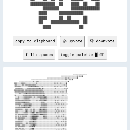
    ████████████  ██    ████  ██    ██    

          ████████      ██████████████    

        ████      ████████████            

        ████      ██  ██      ██          

        ██    ██████████████  ██          

copy to clipboard
👍 upvote
👎 downvote
fill: spaces
toggle palette ▓→✊🏽
                                                                    ░░░░░░░░░░░░░░░░░░░░░░░░                          

                                                      ░░░░░░░░░░░░░░░░░░░░░░░░░░░░▒▒░░▒▒░░▓▓                          

                                      ░░░░░░░░░░░░░░░░░░░░░░░░░░░░░░░░▒▒░░▒▒░░░░░░░░░░░░░░▓▓                          

                    ░░░░░░░░░░░░░░░░░░░░░░░░░░░░░░░░░░░░░░░░░░░░░░░░░░░░░░░░░░▒▒▒▒░░░░▒▒░░▓▓                          

      ░░░░░░░░░░░░░░░░░░░░░░░░▒▒░░░░▒▒▒▒░░░░░░░░░░░░░░░░░░░░░░░░░░░░░░░░░░░░░░░░░░░░░░░░░░▓▓                          

▒▒▒▒▒▒░░░░░░▒▒▒▒▒▒▒▒░░░░░░░░░░░░░░░░░░▒▒░░░░░░░░░░░░░░░░░░░░░░░░░░░░░░▒▒░░▒▒░░░░▒▒░░░░░░░░▓▓                          

░░▒▒▒▒░░░░░░░░▒▒▒▒░░▒▒▒▒▒▒▒▒▒▒▒▒▒▒▒▒▒▒░░░░░░░░░░░░░░░░░░░░░░░░░░░░░░░░░░░░░░░░░░░░░░░░▒▒░░▒▒                          

░░▒▒▒▒▒▒▒▒▒▒░░░░░░░░░░░░▒▒▒▒▒▒▓▓▒▒▒▒▓▓▒▒▒▒▒▒░░░░▒▒░░░░░░░░░░░░░░░░░░░░▒▒░░▒▒░░░░▒▒░░░░░░░░▒▒                          

  ▒▒▒▒▒▒▒▒▒▒▒▒░░░░░░░░▒▒▒▒▒▒▒▒▒▒▒▒▒▒▒▒▒▒▒▒▓▓▒▒░░▓▓░░░░░░░░░░░░░░░░░░░░▒▒░░░░░░░░░░░░░░▒▒░░▒▒                          

▒▒▒▒▒▒▒▒▒▒▒▒▒▒▒▒▒▒░░▒▒▒▒▒▒▒▒▒▒▒▒▒▒▒▒▒▒▒▒▒▒▒▒▒▒▒▒▒▒░░░░░░░░░░░░░░░░░░░░░░░░░░░░░░░░░░░░░░░░▒▒                          

░░▒▒▒▒▒▒▒▒▒▒▒▒▒▒▒▒▒▒▒▒▒▒▒▒▒▒▒▒▒▒▒▒▒▒▒▒▒▒▒▒▒▒▒▒▒▒▒▒▒▒░░░░░░░░░░░░░░░░░░▒▒░░▒▒░░░░▒▒░░▒▒░░░░▒▒                          

  ░░░░░░▒▒▒▒░░░░▒▒▒▒▓▓▒▒▒▒▒▒▒▒▒▒▒▒▒▒▒▒▒▒▒▒▒▒▒▒▒▒▒▒▒▒░░░░░░░░░░░░░░░░░░░░░░░░░░░░░░░░░░░░░░░░                          

░░▒▒░░░░░░░░░░░░▒▒▒▒▒▒▒▒▒▒▒▒▒▒▒▒▒▒▒▒▒▒▒▒▒▒▒▒▒▒▒▒▒▒▓▓▒▒░░░░░░░░░░░░░░░░░░░░░░░░░░░░░░▒▒░░░░░░                          

  ░░░░▒▒░░░░░░░░▒▒▒▒▒▒▒▒▒▒▒▒▒▒░░░░▒▒░░░░▒▒▒▒▒▒▒▒▒▒▒▒▓▓▒▒░░░░░░░░░░░░░░▒▒░░▒▒░░░░░░░░░░░░░░░░                          

  ▒▒▒▒▒▒░░░░░░░░▒▒▒▒▒▒▒▒▒▒░░░░░░░░░░░░░░░░░░▒▒▒▒▒▒▒▒▒▒▒▒░░░░░░░░░░░░░░░░░░░░░░░░░░░░░░░░░░░░                          

  ▒▒▒▒▒▒▒▒▒▒▒▒▒▒▒▒▒▒▒▒▒▒▒▒▒▒░░░░░░░░░░▒▒░░▒▒▒▒▒▒▒▒▒▒▓▓▒▒░░░░░░░░░░░░░░▒▒░░▒▒░░░░▒▒░░▒▒░░░░░░                          

  ▒▒▒▒▒▒▒▒▒▒▒▒▒▒▓▓▒▒▒▒▒▒▒▒░░░░░░░░░░░░░░░░░░░░▒▒▒▒▒▒░░░░░░░░░░░░░░░░░░▒▒░░▒▒░░░░░░░░░░░░░░                            

  ▒▒▒▒▒▒▒▒▒▒░░░░▒▒▒▒▒▒▒▒▒▒▒▒▒▒░░░░░░░░░░░░░░░░▒▒▒▒▒▒▒▒▒▒░░░░░░░░░░░░░░░░▒▒░░▒▒░░▒▒░░▒▒░░░░░░                          

  ░░░░░░▒▒░░▒▒░░▓▓▒▒▒▒▒▒▒▒▓▓▒▒░░░░░░░░░░░░░░░░▒▒▒▒▒▒▒▒▒▒░░░░░░░░░░░░░░░░░░░░░░░░░░░░░░░░░░                            

  ▒▒▒▒▒▒▒▒▒▒▒▒▒▒▓▓▒▒▒▒▒▒▓▓▒▒░░░░░░░░░░░░░░░░▒▒▒▒▒▒▒▒▒▒▒▒░░░░░░░░░░░░░░░░░░▒▒░░░░▒▒░░▒▒░░░░                            

  ▒▒▒▒▒▒▒▒▒▒▒▒░░░░▒▒▒▒▒▒░░░░▒▒░░▒▒▒▒░░░░░░▒▒▓▓▒▒▒▒▓▓▒▒▒▒░░░░░░░░░░░░░░▒▒░░▒▒░░░░░░░░░░░░░░                            

  ▒▒▒▒░░░░░░░░░░░░▒▒▓▓▒▒░░░░▒▒░░▒▒▒▒░░░░░░▒▒▒▒▒▒▒▒▒▒▒▒▒▒░░░░░░░░░░░░░░░░▒▒░░▒▒░░▒▒░░▒▒░░░░                            

  ▒▒▒▒░░░░░░░░░░▒▒▒▒▒▒▒▒░░░░▒▒▓▓▓▓▒▒░░▓▓▒▒▒▒▒▒▒▒▒▒▒▒▒▒▒▒░░░░░░░░░░░░░░▒▒░░▒▒░░░░░░░░░░░░░░                            

  ▒▒░░▒▒▒▒▒▒▒▒▒▒▒▒▒▒▒▒▒▒░░░░▒▒▒▒▒▒▓▓▓▓▒▒▒▒▒▒▓▓▓▓▓▓▒▒▒▒▒▒░░░░░░░░░░░░░░░░░░░░░░░░░░░░▒▒░░░░                            

  ▒▒░░▒▒░░▒▒░░▒▒▒▒▒▒▒▒░░░░░░▒▒▓▓▓▓▓▓▓▓▓▓▒▒░░░░░░░░▓▓▒▒▒▒░░░░░░░░░░░░░░░░▒▒░░▒▒░░▒▒░░▒▒░░░░                            

  ▒▒░░▒▒▒▒▒▒▒▒▒▒▒▒░░░░░░░░░░▒▒▓▓▓▓▓▓▓▓▒▒░░░░░░░░░░▒▒▒▒▒▒░░░░░░░░░░░░░░░░░░▒▒░░░░░░░░░░░░▒▒                            

  ░░░░▒▒▒▒▒▒▒▒▒▒░░░░░░░░░░░░▒▒▒▒▓▓▓▓▓▓░░░░░░░░░░░░░░░░░░░░░░░░░░░░░░░░░░░░░░░░░░░░░░▒▒░░▒▒                            

  ▒▒▒▒▒▒▒▒▒▒▒▒░░░░░░░░░░░░▒▒▒▒▒▒▓▓▒▒▒▒░░░░░░░░░░░░░░░░░░░░░░░░░░░░░░░░░░▒▒░░░░░░▒▒░░▒▒░░▒▒                            

  ▒▒▒▒▒▒▒▒▒▒▒▒░░░░░░▒▒▒▒░░▒▒▒▒▒▒▒▒▒▒▒▒░░░░░░░░░░░░░░░░░░░░░░░░░░░░░░░░░░░░▒▒░░░░░░░░░░░░▒▒                            

  ▒▒▒▒▒▒▒▒░░░░▒▒▒▒░░░░░░░░░░▒▒▒▒▓▓▓▓▒▒░░░░░░░░░░░░░░░░░░░░░░░░░░░░░░░░░░▒▒░░▒▒░░▒▒░░▒▒░░▒▒                            

  ▒▒░░▒▒▒▒▒▒▒▒▒▒▒▒░░░░░░░░▒▒▒▒▓▓▒▒▓▓░░░░░░░░░░░░░░░░░░░░░░░░░░░░░░░░░░░░░░░░░░░░░░░░░░░░░░                            

  ▒▒▒▒░░▒▒▒▒░░▒▒░░░░░░░░░░░░▒▒▓▓▓▓░░░░░░░░░░░░░░░░░░░░░░░░░░░░░░░░░░░░░░░░░░░░░░░░░░▒▒░░░░                            
