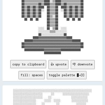
    ██▒▒▒▒▒▒▒▒▒▒▒▒▒▒████░░▒▒████▒▒▒▒▒▒▒▒▒▒▒▒▒▒██    

    ██▒▒▒▒▒▒▒▒▒▒██▒▒████▒▒▒▒████▒▒██▒▒▒▒▒▒▒▒▒▒██    

    ██▒▒██▒▒██▒▒████  ██▒▒▒▒██  ████▒▒██▒▒██▒▒██    

    ██▒▒██▒▒██▒▒██░░  ██▒▒▒▒██  ░░██▒▒██▒▒██▒▒██    

    ██▒▒██▒▒██▒▒██    ██▒▒▒▒██    ██▒▒██▒▒██▒▒██    

    ██▒▒██▒▒██▒▒██    ██▒▒░░██    ██▒▒██▒▒██▒▒██    

      ██  ██  ██      ██▒▒▒▒██      ██  ██  ██      

                      ██▒▒▒▒██                      

                      ██▒▒▒▒██                      

                ░░░░  ██  ▒▒██  ░░░░                

                ░░░░░░░░▒▒▒▒░░░░░░░░                

                ██░░░░░░░░░░░░░░░░██                

            ████▓▓▓▓▓▓▓▓▓▓▓▓▓▓▓▓▓▓▓▓████            

      ██████▓▓▓▓▓▓▓▓▓▓▓▓▓▓▓▓▓▓▓▓▓▓▓▓▓▓▓▓██████      

    ██▓▓▓▓▓▓▓▓▓▓▓▓▓▓▓▓▓▓▓▓▓▓▓▓▓▓▓▓▓▓▓▓▓▓▓▓▓▓▓▓██    

    ██▓▓▓▓▓▓▓▓▓▓▓▓▓▓▓▓▓▓▓▓▓▓▓▓▓▓▓▓▓▓▓▓▓▓▓▓▓▓▓▓██    

      ██████████████▓▓▓▓▓▓▓▓▓▓▓▓██████████████      

copy to clipboard
👍 upvote
👎 downvote
fill: spaces
toggle palette ▓→✊🏽
░░░░░░░░░░░░░░░░░░░░░░░░░░░░░░░░░░░░░░░░░░░░░░░░

░░░░░░░░░░░░░░░░░░      ░░      ░░░░░░░░░░░░░░░░

░░░░░░░░░░░░░░░░░░    ░░              ░░░░░░░░░░

░░░░░░░░░░░░░░      ░░░░  ░░░░        ░░░░░░░░░░

░░░░░░░░░░░░░░    ░░        ░░            ░░░░░░
