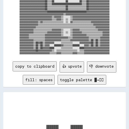
▓▓▓▓▓▓▓▓▓▓▓▓▓▓▓▓▓▓▓▓▓▓██▒▒▒▒██░░░░░░░░░░██░░░░░░░░░░██▒▒▒▒██▓▓▓▓▓▓▓▓▓▓▓▓▓▓▓▓▓▓

▓▓▓▓▓▓▓▓▓▓▓▓▓▓▓▓▓▓▓▓▓▓██▒▒▒▒██████████████████████████▒▒▒▒██▓▓▓▓▓▓▓▓▓▓▓▓▓▓▓▓▓▓

▓▓▓▓▓▓▓▓▓▓▓▓▓▓▓▓▓▓▓▓▓▓██▒▒▒▒▒▒▒▒▒▒▒▒▒▒▒▒██▒▒▒▒▒▒▒▒▒▒▒▒▒▒▒▒██▓▓▓▓▓▓▓▓▓▓▓▓▓▓▓▓▓▓

▓▓▓▓▓▓▓▓▓▓▓▓▓▓▓▓▓▓▓▓▓▓██▒▒▒▒▒▒▒▒▒▒▒▒▒▒▒▒██▒▒▒▒▒▒▒▒▒▒▒▒▒▒▒▒██▓▓▓▓▓▓▓▓▓▓▓▓▓▓▓▓▓▓

▓▓▓▓▓▓▓▓▓▓▓▓▓▓▓▓▓▓▓▓▓▓▓▓██████████████████████████████████▓▓▓▓▓▓▓▓▓▓▓▓▓▓▓▓▓▓▓▓

▓▓▓▓▓▓▓▓▓▓▓▓▓▓▓▓▓▓▓▓▓▓▓▓▓▓▓▓▓▓▓▓▓▓▓▓▓▓▒▒▓▓▓▓▓▓▓▓▓▓▓▓▓▓▓▓▓▓▓▓▓▓▓▓▓▓▓▓▓▓▓▓▓▓▓▓▓▓

▓▓▓▓▓▓▓▓▓▓▓▓▓▓▓▓▓▓▓▓▓▓▓▓▓▓▓▓▒▒▓▓▓▓▓▓▒▒░░░░░░▒▒▓▓▓▓▓▓▓▓▓▓▓▓▓▓▓▓▓▓▓▓▓▓▓▓▓▓▓▓▓▓▓▓

▓▓▓▓▓▓▓▓▓▓▓▓▓▓▓▓▓▓▓▓▓▓▓▓▓▓▓▓▒▒▒▒▓▓▓▓▒▒░░▒▒░░▒▒▓▓▓▓▓▓▓▓▓▓▓▓▓▓▓▓▓▓▓▓▓▓▓▓▓▓▓▓▓▓▓▓

▓▓▓▓▓▓▓▓▓▓▓▓▓▓▓▓▒▒▓▓▒▒▒▒▒▒▒▒▒▒▒▒▒▒▒▒▒▒░░▒▒░░▓▓▒▒▒▒▒▒▒▒▒▒▒▒▒▒▒▒▓▓▓▓▓▓▓▓▓▓▓▓▓▓▓▓

▓▓▓▓▓▓▓▓▓▓▓▓▓▓▓▓▒▒▒▒▒▒▒▒▒▒▒▒▒▒▒▒▒▒▒▒▒▒▒▒▒▒▒▒▒▒▒▒▒▒▒▒▒▒▒▒▒▒▒▒▒▒▒▒▓▓▓▓▓▓▓▓▓▓▓▓▓▓

▓▓▓▓▓▓▓▓▓▓▓▓▓▓▒▒▒▒▒▒▒▒▒▒▒▒▒▒▒▒▒▒▒▒▒▒▒▒▒▒▒▒▒▒▒▒▒▒▒▒▒▒▒▒▒▒▒▒▒▒▒▒▒▒▒▒▓▓▓▓▓▓▓▓▓▓▓▓

▓▓▓▓▓▓▓▓▓▓▓▓▒▒▒▒▒▒▒▒▒▒▒▒▒▒▒▒▓▓▓▓▓▓▓▓▒▒░░░░░░▒▒▓▓▓▓▓▓▒▒▒▒▒▒▒▒▒▒▒▒▒▒▒▒▓▓▓▓▓▓▓▓▓▓

▓▓▓▓▓▓▓▓▓▓▓▓▒▒▒▒▒▒▒▒▒▒▒▒▓▓▓▓▓▓▓▓▓▓▓▓▒▒░░▒▒░░▒▒▓▓▓▓▓▓▓▓▒▒▒▒▒▒▒▒▒▒▒▒▒▒▒▒▒▒▓▓▓▓▓▓

▓▓▓▓▓▓▓▓▒▒▒▒▒▒▒▒▒▒▒▒▒▒▓▓▓▓▓▓▓▓▓▓▓▓▓▓▒▒░░░░░░▒▒▓▓▓▓▓▓▓▓▓▓▓▓▒▒▒▒▒▒▒▒▒▒▒▒▒▒▓▓▓▓▓▓

▓▓▓▓▓▓▓▓▒▒▒▒▒▒▒▒▒▒▒▒▒▒▓▓▓▓▓▓▓▓▓▓▓▓▓▓▓▓▓▓▓▓▒▒▒▒▓▓▓▓▓▓▓▓▓▓▓▓▓▓▒▒▒▒▒▒▒▒▒▒▓▓▓▓▓▓▓▓

▓▓▓▓▓▓▓▓▓▓▓▓▒▒▒▒▒▒▒▒▒▒▓▓▓▓▓▓▓▓▓▓▓▓▓▓▒▒▒▒▒▒▒▒▓▓▓▓▓▓▓▓▓▓▓▓▓▓▓▓▒▒██▒▒██▒▒▓▓▓▓▓▓▓▓

▓▓▓▓▓▓▓▓▓▓▓▓▒▒██▓▓██▒▒▓▓▓▓▓▓▓▓░░░░░░▒▒▒▒▒▒▒▒▒▒░░░░░░▓▓▓▓▓▓▓▓▓▓██▒▒██▒▒▓▓▓▓▓▓▓▓

▓▓▓▓▓▓▓▓▓▓▓▓▒▒██▒▒██▒▒▓▓▓▓░░░░██████▓▓▒▒▒▒▒▒▒▒██████░░░░▓▓▓▓▒▒██▒▒██▒▒▓▓▓▓▓▓▓▓

▓▓▓▓▓▓▓▓▓▓▓▓▒▒██▒▒██▓▓▓▓▓▓████░░░░░░▒▒▒▒▒▒▒▒▒▒░░░░░░████▓▓▓▓▓▓▓▓▓▓▓▓▓▓▓▓▓▓▓▓▓▓

▓▓▓▓▓▓▓▓▓▓▓▓▓▓██▓▓▓▓▓▓▓▓▓▓▓▓▒▒░░▒▒▒▒▒▒▒▒▒▒▒▒▒▒▒▒▒▒░░▒▒▒▒▓▓▓▓▓▓▓▓▓▓▓▓▓▓▓▓▓▓▓▓▓▓

copy to clipboard
👍 upvote
👎 downvote
fill: spaces
toggle palette ▓→✊🏽
            ██████      ██████            
