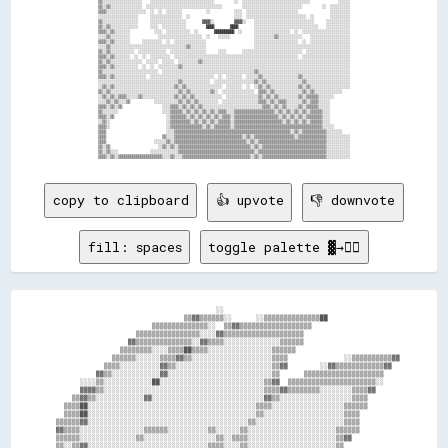
▒▒░░░░░░░░░░░░░░░░░░░░    ░░░░░░░░░░░░░░░░░░░░░░░░░░░░░░░░          ░░  ░░░░░░░░░░░░░░░░░░░░░░░░░░░░░░░░░░              ░░░░░░

▒▒░░▒▒░░░░░░░░░░░░░░░░  ░░░░░░░░░░░░░░░░░░░░░░░░░░░░░░░░░░░░░░          ░░░░░░░░░░░░░░░░░░░░░░░░░░░░░░          ░░  ░░░░░░░░░░

▒▒▒▒░░░░░░░░░░░░░░░░░░░░  ░░  ░░  ░░░░░░░░            ░░            ░░░░  ░░░░░░░░░░░░░░░░░░░░░░░░░░                ░░░░░░░░░░

░░░░░░░░░░░░░░░░░░░░      ░░░░░░░░░░░░░░░░  ░░                      ░░░░  ░░░░░░░░░░░░░░░░░░░░░░░░░░░░░░  ░░        ░░░░░░░░░░

▒▒░░░░░░░░░░░░░░░░░░      ░░░░░░░░░░░░░░░░░░        ▓▓▓▓░░          ▓▓▓▓░░    ░░░░░░░░░░░░░░░░░░░░░░░░░░░░░░      ░░░░░░░░░░░░

▒▒░░▒▒░░░░░░░░░░░░░░      ░░░░  ░░░░░░░░░░░░          ████        ████        ░░░░░░░░░░░░░░░░░░░░░░░░░░░░░░░░    ░░░░░░░░░░░░

▒▒▒▒░░▒▒░░░░░░░░            ░░░░  ░░░░░░░░░░░░  ░░        ██████████  ░░      ░░░░░░░░░░░░░░░░░░  ░░  ░░░░░░░░░░░░░░░░░░░░░░░░

░░░░▒▒░░░░░░░░░░              ░░░░░░░░░░░░░░░░░░░░░░  ░░    ░░░░░░            ░░░░░░░░░░▒▒░░░░░░░░░░░░    ░░░░░░░░░░░░░░░░░░░░

▒▒▒▒░░▒▒░░░░░░░░      ░░░░░░░░░░  ░░  ░░░░░░░░░░░░░░░░                        ░░░░░░░░░░░░░░░░░░░░░░  ░░  ░░░░░░░░░░░░░░░░░░░░

░░░░▒▒░░░░░░░░░░░░░░░░░░░░░░░░░░░░░░░░░░░░░░▒▒░░░░░░░░                        ░░░░░░░░░░░░░░░░░░░░░░░░░░░░░░░░░░░░░░░░░░░░░░░░

▒▒░░▒▒░░░░░░░░░░░░  ░░░░░░░░░░░░░░  ░░░░░░░░░░░░░░░░░░      ░░░░        ░░░░░░░░░░░░░░░░░░░░░░░░░░░░░░  ░░░░░░░░░░░░░░░░░░░░░░

▒▒▒▒░░▒▒░░░░░░░░  ░░  ░░  ░░░░░░░░░░  ░░░░░░░░░░░░░░░░░░░░░░░░░░░░░░░░░░░░░░░░░░░░░░░░░░░░░░░░░░░░░░  ░░░░░░░░░░░░░░░░░░░░░░░░

▒▒░░▒▒░░░░░░░░░░░░░░░░  ░░░░░░  ░░░░░░  ░░░░░░░░░░▒▒░░░░░░░░░░░░░░░░░░░░░░░░░░░░░░░░░░░░░░░░░░░░░░░░░░░░░░░░░░░░░░░░░░░░░░░░░░

▒▒▒▒░░▒▒░░░░░░░░░░░░  ░░  ░░  ░░░░░░░░░░▒▒░░░░░░░░░░░░░░░░░░░░░░░░░░░░░░░░░░░░░░░░░░░░░░░░░░░░░░░░░░░░░░░░░░░░░░░░░░░░░░░░░░░░

▒▒░░░░░░░░░░░░░░░░░░░░░░░░░░░░  ░░░░░░░░░░░░░░░░░░░░░░░░░░░░░░░░░░░░░░░░░░░░░░▒▒░░░░░░░░░░░░░░░░░░░░░░░░░░░░░░░░░░░░░░░░░░░░░░

▒▒▒▒░░▒▒░░░░░░░░░░░░░░░░  ░░░░░░░░░░░░░░░░░░░░░░░░░░░░░░░░  ░░  ░░░░░░░░  ░░░░░░▒▒░░░░░░░░░░░░░░░░░░▒▒░░░░░░░░░░░░░░░░░░░░░░░░

░░░░░░░░░░░░░░░░░░░░░░░░░░░░░░░░░░░░░░░░▒▒░░░░░░░░░░░░░░  ░░░░░░░░░░░░░░░░░░░░▒▒░░▒▒░░░░░░░░░░░░░░░░░░▒▒░░░░░░░░░░░░░░░░░░░░░░

░░▒▒░░▒▒░░░░░░░░░░░░░░░░░░░░░░░░░░░░░░▒▒░░▒▒░░░░░░░░░░░░░░░░░░  ░░░░░░░░  ░░  ░░▒▒░░▒▒░░░░░░░░░░░░░░▒▒░░▒▒░░░░░░░░░░░░░░░░░░░░

▒▒░░▒▒░░░░░░░░░░░░░░░░░░░░░░░░░░░░░░░░░░▒▒░░▒▒░░░░░░░░░░▒▒░░  ░░░░░░░░░░░░░░░░  ▒▒▒▒░░▒▒░░░░░░░░░░░░░░▒▒░░▒▒░░░░░░░░░░░░░░    

░░▒▒░░▒▒░░▒▒▒▒░░░░░░▒▒░░░░░░░░░░░░░░░░▒▒░░▒▒░░▒▒░░░░░░░░░░░░░░  ░░░░░░░░░░░░░░░░▒▒░░▒▒░░▒▒░░░░░░░░░░▒▒░░▒▒▒▒▒▒░░░░░░░░        

░░░░▒▒░░▒▒░░░░▒▒            ░░░░░░░░░░░░▒▒░░▒▒░░▒▒░░░░░░░░░░  ░░░░░░░░░░░░░░░░░░▒▒▒▒░░▒▒░░▒▒▒▒░░░░░░░░▒▒░░▒▒▒▒░░░░░░          

▒▒▒▒░░▒▒░░▒▒                    ░░░░▒▒▒▒░░▒▒░░▒▒░░▒▒░░░░░░░░░░░░░░░░░░░░░░░░░░░░░░▒▒▒▒░░▒▒░░▒▒░░░░░░▒▒░░▒▒▒▒▒▒░░░░░░          

▒▒░░░░░░░░                      ░░░░▒▒▒▒▒▒░░▒▒░░▒▒░░▒▒░░▒▒░░▒▒▒▒░░░░▒▒▒▒▒▒▒▒▒▒▒▒▒▒▒▒▒▒▒▒░░▒▒░░▒▒░░▒▒░░▒▒░░▒▒▒▒▒▒░░░░          

▒▒▒▒░░▒▒                          ░░▒▒▒▒▒▒▒▒░░▒▒░░▒▒░░▒▒░░▒▒░░▒▒▒▒░░▒▒▒▒▒▒▒▒▒▒▒▒▒▒▒▒▒▒▒▒▒▒░░▒▒░░▒▒░░▒▒░░▒▒▒▒▒▒▒▒░░░░          

░░▒▒░░                            ░░▒▒▒▒▒▒▒▒▒▒░░▒▒░░▒▒░░▒▒░░▒▒▒▒▒▒░░▒▒▒▒▒▒▒▒▒▒▒▒▒▒▒▒▒▒▒▒▒▒▒▒░░▒▒░░▒▒░░▒▒░░▒▒▒▒▒▒░░░░          

▒▒▒▒░░                            ░░▒▒▒▒▒▒▒▒▒▒▒▒▒▒▒▒░░▒▒░░▒▒▒▒▒▒▒▒░░▒▒▒▒▒▒▒▒▒▒▒▒▒▒▒▒▒▒▒▒▒▒▒▒▒▒▒▒▒▒▒▒▒▒▒▒▒▒▒▒▒▒▒▒░░░░░░        

▒▒▒▒                              ░░░░▒▒▒▒▒▒▒▒▒▒▒▒▒▒▒▒▒▒▒▒▒▒▒▒▒▒▒▒▒▒▒▒▒▒▒▒▒▒▒▒▒▒▒▒▒▒▒▒▒▒▒▒▒▒▒▒▒▒░░▒▒░░▒▒▒▒▒▒▒▒▒▒▒▒░░░░░░░░    

▒▒▒▒                            ▒▒░░░░▒▒▒▒▒▒▒▒▒▒▒▒▒▒▒▒▒▒▒▒▒▒▒▒▒▒▒▒▒▒▒▒▒▒░░▒▒░░▒▒▒▒▒▒▒▒▒▒▒▒▒▒▒▒▒▒▒▒░░▒▒▒▒▒▒▒▒▒▒▒▒▒▒░░░░░░░░░░░░

▒▒▒▒                        ░░░░░░▒▒░░▒▒▒▒▒▒▒▒▒▒▒▒▒▒▒▒▒▒▒▒▒▒▒▒▒▒▒▒▒▒▒▒▒▒▒▒░░▒▒░░▒▒▒▒▒▒▒▒▒▒▒▒▒▒▒▒▒▒▒▒▒▒▒▒▒▒▒▒▒▒▒▒▒▒░░░░░░░░░░░░

▒▒░░▒▒                        ░░▒▒░░▒▒░░▒▒▒▒▒▒▒▒▒▒▒▒▒▒▒▒▒▒▒▒▒▒▒▒▒▒▒▒▒▒▒▒▒▒▒▒░░▒▒░░▒▒▒▒▒▒▒▒▒▒▒▒▒▒▒▒▒▒▒▒▒▒▒▒▒▒▒▒▒▒▒▒░░░░░░░░░░░░

▒▒░░▒▒░░░░                ░░░░░░░░░░░░░░▒▒▒▒▒▒▒▒▒▒▒▒▒▒▒▒▒▒▒▒▒▒▒▒▒▒▒▒▒▒▒▒▒▒▒▒▒▒░░▒▒▒▒▒▒▒▒▒▒▒▒▒▒▒▒▒▒▒▒▒▒▒▒▒▒▒▒▒▒▒▒▒▒░░░░░░░░░░░░

copy to clipboard
👍 upvote
👎 downvote
fill: spaces
toggle palette ▓→✊🏽
                                          ░░                                            

                                  ▒▒▓▓▒▒▒▒▒▒░░      ░░▒▒▒▒▒▒▒▒▒▒▒▒▒▒██                  

                          ▒▒▒▒▒▒▒▒▒▒▒▒▒▒░░  ▒▒▓▓▒▒▒▒▒▒▒▒▒▒▒▒▒▒▒▒▒▒                      

                      ▒▒▒▒▒▒▒▒▒▒▒▒▒▒▒▒░░░░▓▓▒▒▒▒▒▒▒▒▒▒▒▒▒▒▒▒▒▒▒▒                        

                    ▓▓▒▒▒▒▒▒▒▒▒▒▒▒▒▒░░▓▓▒▒▒▒░░░░░░░░░░░░░░▒▒▒▒▒▒                        

                  ▒▒▒▒▒▒▒▒░░░░▒▒▒▒██▒▒▒▒░░░░░░░░░░░░░░░░▒▒▒▒▒▒                          

                ▒▒▒▒▒▒░░░░░░▒▒▒▒▓▓▒▒░░░░░░░░░░░░░░░░░░░░▒▒▒▒              ░░▒▒▒▒▒▒▒▒▒▒▓▓

              ▒▒▒▒░░░░░░░░░░▓▓▒▒░░░░░░░░░░░░░░░░░░░░░░░░▒▒▓▓        ░░▓▓▒▒▒▒▒▒▒▒▒▒▒▒▓▓  

            ▓▓▒▒░░░░░░░░░░░░▓▓░░░░░░░░░░░░░░░░░░░░░░░░░░▒▒      ▒▒▒▒▒▒▒▒▒▒▒▒▒▒▒▒▒▒▒▒    

        ░░░░▒▒░░░░░░░░░░░░██░░░░░░░░░░░░░░░░░░░░░░░░░░▒▒▓▓  ▒▒▒▒▒▒▒▒▒▒▒▒▒▒▒▒▒▒▒▒▒▒░░    

        ▓▓▓▓▒▒░░░░░░░░░░░░░░░░░░░░░░░░░░░░░░░░░░░░░░░░▒▒▒▒▓▓▒▒▒▒▒▒▒▒░░░░░░░░▒▒▒▒▓▓      

      ▒▒▓▓▒▒░░░░░░░░░░░░▓▓░░░░░░░░░░░░░░░░░░░░░░░░░░░░▓▓▒▒░░░░░░░░░░░░░░░░░░▒▒▒▒        

    ▒▒▒▒██░░░░░░░░░░░░░░░░░░░░░░░░░░░░░░░░░░░░░░░░░░▒▒▒▒░░░░░░░░░░░░░░░░░░▒▒▒▒▒▒        

    ▒▒▒▒██░░░░░░░░░░░░░░░░░░░░░░░░░░░░░░░░░░░░░░░░░░▒▒░░░░░░░░░░░░░░░░░░░░▒▒▒▒          

  ▒▒▒▒▒▒▓▓░░░░░░░░░░░░░░░░░░░░░░░░░░░░░░░░░░░░░░░░▒▒░░░░░░░░░░░░░░░░░░░░░░▒▒▒▒          

  ▓▓▒▒▒▒░░░░░░░░░░░░░░░░▒▒▒▒▒▒░░░░░░░░░░▒▒░░░░░░▒▒░░░░░░░░░░░░░░░░░░░░░░▒▒▒▒▒▒          

  ▒▒▒▒▒▒░░░░░░░░░░░░░░▒▒░░░░░░░░░░░░░░░░░░▒▒░░▒▒▒▒░░░░░░░░░░░░░░░░░░░░░░▒▒▓▓            

  ▒▒░░▒▒▓▓░░░░░░░░░░░░░░░░░░░░░░░░░░░░░░▒▒▒▒░░░░▒▒░░░░░░░░░░░░░░░░░░░░░░▒▒              
