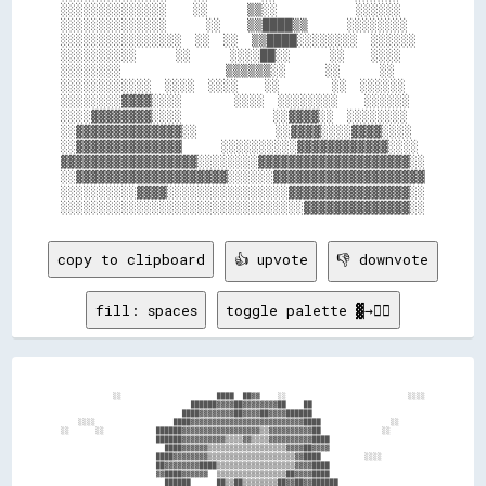
░░░░░░░░░░░░░░    ░░      ▒▒░░            ░░░░░░

░░░░░░░░░░░░░░      ░░    ▒▒████▒▒      ░░░░░░░░

░░░░░░░░░░░░░░░░  ░░  ░░  ▒▒████░░░░░░░░  ░░░░░░

░░░░░░░░░░      ░░      ░░░░██░░      ░░    ░░░░

░░░░░░░░                ▒▒▒▒▒▒░░      ░░      ░░

░░░░░░░░░░░░  ░░░░  ░░░░    ░░        ░░  ░░░░░░

░░░░░░░░▓▓▓▓░░░░        ░░░░  ░░░░░░░░    ░░░░░░

░░░░▓▓▓▓▓▓▓▓░░░░              ░░▓▓▓▓░░  ░░░░░░░░

░░▓▓▓▓▓▓▓▓▓▓▓▓▓▓░░            ░░▓▓▓▓░░░░▓▓▓▓░░░░

░░▓▓▓▓▓▓▓▓▓▓▓▓▓▓      ░░░░░░░░░░▓▓▓▓▓▓▓▓▓▓▓▓░░░░

▓▓▓▓▓▓▓▓▓▓▓▓▓▓▓▓▓▓░░░░░░░░▓▓▓▓▓▓▓▓▓▓▓▓▓▓▓▓▓▓▓▓░░

░░▓▓▓▓▓▓▓▓▓▓▓▓▓▓▓▓▓▓▓▓░░░░░░▓▓▓▓▓▓▓▓▓▓▓▓▓▓▓▓▓▓▓▓

░░░░░░░░░░▓▓▓▓░░░░░░░░░░░░░░░░▓▓▓▓▓▓▓▓▓▓▓▓▓▓▓▓░░

copy to clipboard
👍 upvote
👎 downvote
fill: spaces
toggle palette ▓→✊🏽
              ░░                      ████  ██▓▓    ░░                            ░░░░  

                                ██████▓▓▓▓██▓▓▓▓▓▓▓▓██    ██                            

                              ████▓▓▓▓▓▓▓▓██▓▓▓▓██▓▓▓▓██████                            

      ░░░░                  ████▓▓▓▓▓▓▓▓▓▓▓▓▓▓▓▓▓▓▓▓▓▓▓▓▓▓████                ░░        

  ░░      ░░            ██████▓▓▓▓▓▓▓▓▓▓▓▓▓▓▓▓▓▓▒▒▓▓▓▓▓▓▓▓▓▓██              ░░          

                        ██████▓▓▓▓▓▓▓▓▓▓▒▒▒▒▓▓▒▒▒▒▓▓▓▓▓▓▓▓▓▓████                        

                          ████▓▓▓▓▓▓▒▒▒▒▒▒▒▒▒▒▒▒▒▒▒▒▒▒▓▓▓▓██▓▓▓▓                        

                        ████▓▓▓▓▓▓▓▓▒▒▒▒▒▒▒▒▒▒▒▒▒▒▒▒▒▒▒▒▓▓████          ░░░░            

                        ██▓▓▓▓▓▓▓▓████▒▒▒▒▒▒▒▒▒▒▒▒▒▒▒▒▒▒▓▓▓▓████                        

                        ▓▓████▓▓▓▓▓▓  ▒▒▒▒▒▒▒▒▒▒▒▒▒▒▒▒██▓▓▓▓████                        

                          ██████      ██▒▒██▒▒▒▒▒▒▒▒██▓▓██▓▓██████                      
