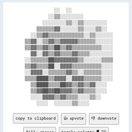
            ░░  ░░              

          ░░▒▒░░░░░░░░          

        ░░░░░░░░▒▒░░▒▒░░░░░░░░  

      ▒▒▒▒▒▒▓▓░░░░░░▒▒░░░░▒▒░░  

    ░░▒▒▓▓▒▒▒▒▒▒▒▒▒▒▒▒░░▒▒░░░░░░

  ▒▒▓▓░░▒▒▓▓▒▒▓▓▓▓▓▓▒▒▒▒▒▒░░░░░░

  ▒▒▓▓▒▒▓▓▒▒██▒▒▓▓▒▒▒▒▒▒▒▒▒▒░░░░

    ▓▓░░▓▓▒▒▓▓▒▒▒▒▓▓▒▒▒▒░░░░░░░░

  ░░▒▒▒▒▒▒██▓▓▓▓▓▓▓▓▒▒░░░░░░▒▒▒▒

  ▒▒▓▓▒▒▒▒██░░▓▓▓▓▒▒▒▒▒▒▒▒▒▒░░░░

  ░░▓▓▓▓░░▒▒▒▒▒▒▓▓▒▒░░▒▒▒▒▒▒░░░░

  ▒▒▒▒████▒▒▓▓▓▓░░▓▓▓▓▒▒▒▒▒▒░░░░

    ▒▒████▒▒▒▒██▓▓▒▒▓▓▒▒▓▓░░░░  

    ▒▒▓▓██▓▓██▓▓▓▓▒▒▓▓▒▒▒▒░░░░  

    ░░░░▓▓▓▓▒▒▓▓▒▒▒▒░░░░▒▒░░    

copy to clipboard
👍 upvote
👎 downvote
fill: spaces
toggle palette ▓→✊🏽