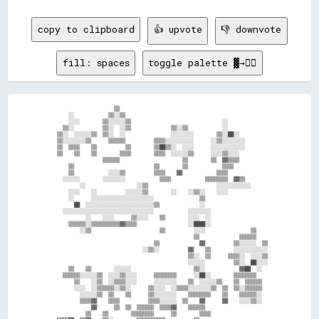
copy to clipboard
👍 upvote
👎 downvote
fill: spaces
toggle palette ▓→✊🏽
                      ▒▒                                                    

      ░░            ▒▒░░▒▒                                                  

      ░░░░        ▒▒░░░░░░▒▒                                ░░              

    ▒▒░░          ▒▒░░  ░░▒▒              ▒▒░░▒▒            ░░              

  ▒▒░░  ░░░░░░▒▒  ▒▒░░  ░░                ░░░░░░░░        ▒▒░░██░░          

  ▒▒░░░░░░░░▒▒      ▒▒▒▒▒▒          ▒▒▒▒░░░░░░░░░░      ░░▒▒░░░░░░░░        

  ▒▒  ▒▒▒▒    ▒▒          ▒▒        ▒▒██▒▒░░  ░░░░      ░░░░░░░░░░░░        

  ▒▒    ▒▒    ▒▒        ▒▒▒▒        ▒▒▒▒  ░░░░░░▒▒      ░░░░▒▒░░░░          

                  ▒▒▒▒▒▒                      ▒▒        ▒▒  ▓▓▒▒▒▒          

      ▒▒                            ▒▒        ▒▒            ▒▒▒▒            

      ▒▒            ░░░░▒▒          ▒▒▒▒    ▓▓            ▒▒▒▒              

    ░░░░░░        ░░░░░░░░            ▒▒▒▒            ▒▒▒▒▒▒▒▒  ▓▓▒▒        

          ░░                  ░░▒▒                        ░░░░░░░░░░░░      

      ░░░░    ░░          ░░░░░░▒▒        ░░    ░░▒▒░░    ░░░░              

      ░░      ░░░░░░░░░░░░░░░░░░░░░░                ▒▒                      

        ██  ░░░░░░░░░░░░░░░░░░░░░░░░▒▒              ░░                      

    ░░░░░░░░░░░░░░░░░░░░░░░░░░░░░░░░            ░░░░░░░░                    

            ░░    ░░░░      ▒▒░░░░    ▒▒        ░░░░  ░░                    

      ▒▒▒▒▒▒░░▒▒▒▒▒▒▒▒▒▒▓▓▒▒▒▒                  ░░████░░                    

          ░░▒▒                        ▒▒          ░░░░                ▒▒    

                                                  ▒▒              ▒▒▒▒▒▒    

                                    ▒▒              ▓▓          ▒▒░░░░░░  ▒▒

                                ░░▒▒░░          ▓▓    ▒▒        ░░░░░░░░░░░░

                                                ▒▒░░  ▒▒      ▒▒▒▒░░  ░░░░▒▒

                                                ░░░░░░          ▒▒░░  ██░░░░

      ▒▒    ▒▒        ░░░░░░                      ▒▒░░            ▓▓██  ░░  

    ▒▒▒▒▒▒░░░░░░▒▒  ░░░░▒▒░░░░      ▒▒▒▒▒▒▒▒      ░░██░░        ▒▒▒▒▒▒▒▒    

        ▒▒    ░░▒▒  ░░▒▒▒▒░░░░      ░░░░░░░░    ▒▒  ░░░░░░▒▒    ▒▒  ▒▒▒▒▒▒  

        ░░░░  ░░▒▒▒▒▒▒░░▒▒░░      ▒▒░░░░  ░░▒▒▒▒░░░░░░░░▒▒  ▒▒  ▒▒░░▒▒▒▒▒▒  

          ░░░░░░▒▒  ▒▒    ▒▒      ▒▒░░░░░░░░    ▒▒▒▒▒▒▒▒    ▒▒    ▒▒▒▒▒▒░░  

          ▒▒▒▒▓▓    ▒▒▒▒          ▒▒▒▒░░░░░░  ▒▒    ▓▓      ▓▓    ░░░░▒▒░░  

              ▓▓      ▒▒  ▒▒  ▒▒▒▒▒▒  ▒▒▒▒▓▓    ▒▒▒▒▒▒                      

            ▒▒    ▒▒        ▒▒▒▒▒▒▒▒      ▒▒        ▒▒▒▒                    
