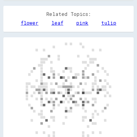
Related Topics:
flower
leaf
pink
tulip
                                ░░  ░░      ░░                        

                      ░░                      ░░                      

        ░░    ░░                                      ░░    ░░        

                  ▒▒      ░░              ░░      ░░                  

            ░░░░░░        ░░                        ░░░░░░            

            ░░░░    ░░                        ░░░░  ░░░░              

          ░░░░                                    ░░      ▒▒          

      ▒▒    ░░      ░░          ▓▓░░░░          ░░            ░░      

    ░░      ░░      ░░░░      ░░    ░░        ▒▒          ░░    ░░    

  ░░        ░░▓▓      ▒▒  ░░            ░░░░  ▒▒      ▒▒          ░░  

            ░░    ▓▓  ▒▒    ██▒▒  ░░  ▓▓▒▒    ▒▒░░▒▒    ░░            

        ░░  ░░                  ▒▒                      ░░  ▒▒  ░░    

░░░░        ▒▒░░░░  ░░  ▒▒    ░░    ░░      ▒▒  ░░    ░░░░        ░░  

░░  ░░░░  ░░░░░░░░        ░░░░▒▒▒▒▒▒▒▒░░  ░░          ░░  ░░  ░░░░  ░░

░░      ▒▒▒▒░░▓▓░░  ░░░░        ░░▓▓░░        ░░      ▒▒  ▒▒▓▓░░░░    

▒▒    ░░  ▒▒░░  ▒▒  ▒▒▓▓  ▒▒░░  ░░██    ░░▒▒  ██░░░░░░    ▓▓      ░░  

░░  ░░      ░░                ▓▓  ░░░░▒▒                        ░░  ░░

░░      ░░  ▒▒  ░░  ░░  ▒▒      ░░  ▒▒      ▒▒  ░░    ░░░░            

            ░░    ▓▓░░▒▒    ██░░  ░░  ▓▓▒▒    ▓▓░░▒▒    ░░            

  ░░        ░░▓▓      ▒▒  ░░            ░░░░  ▓▓      ▒▒          ░░  

    ▒▒                ░░        ░░  ▒▒        ░░                ▒▒    

      ░░    ░░      ▒▒          ▓▓░░░░          ░░      ░░    ░░      

          ░░░░                                        ░░  ░░          

            ░░░░    ░░░░        ░░            ░░░░    ░░              

    ░░          ▓▓    ░░                      ░░    ▓▓          ░░    

            ▒▒                ░░                      ░░░░            

                  ░░                              ░░                  

        ░░    ░░      ░░                      ░░      ░░    ░░        
