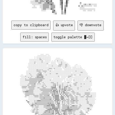
                ░░░░░░▒▒▒▒░░▒▒▒▒▒▒░░▓▓▒▒▒▒▓▓          ▒▒▓▓    ██░░                                    

                ░░░░░░░░░░▒▒▒▒░░░░▒▒▒▒▓▓▒▒▒▒▒▒        ▒▒██  ░░██░░              ▒▒                    

                  ░░░░░░░░░░░░░░▒▒▒▒▒▒▒▒▒▒▓▓▒▒░░      ▒▒▓▓  ░░▓▓                ░░  ░░▒▒░░░░▒▒░░░░░░░░

                    ░░      ░░░░▒▒▒▒▒▒▒▒░░▒▒▒▒▒▒      ░░▓▓  ▒▒▓▓              ▒▒  ▒▒░░░░░░░░░░░░  ░░░░

                  ░░░░░░    ░░░░▒▒▒▒▒▒▒▒░░▒▒▒▒▒▒      ░░▓▓  ▒▒░░                ░░░░░░                

                              ░░▒▒▒▒░░░░░░▓▓▒▒░░        ▓▓  ▓▓                  ░░░░░░░░░░░░░░░░░░░░  

                              ░░░░░░        ▒▒▓▓        ▒▒  ██                      ░░░░  ░░░░░░  ░░  

                                            ▓▓▒▒░░      ▒▒░░▓▓                                        

copy to clipboard
👍 upvote
👎 downvote
fill: spaces
toggle palette ▓→✊🏽
                                                                                                                                                      
                                          ░░░░░░    ░░░░░░                                                                                            
                                    ░░░░░░░░░░░░░░░░░░  ░░░░                                                                                          
                              ░░  ░░░░░░░░░░░░░░░░░░░░░░░░░░░░                                                                                        
                              ░░  ░░░░░░▒▒░░░░░░░░░░░░░░░░░░░░          ░░░░░░░░                                                                      
                    ░░░░░░░░░░░░░░░░░░░░▒▒▒▒░░░░░░░░░░░░░░░░░░        ░░░░░░░░░░░░░░░░                                                                
                    ░░░░░░░░░░░░░░░░░░░░░░░░▒▒░░  ░░░░░░░░░░░░  ░░  ░░░░  ▒▒░░░░░░░░░░░░                                                              
                    ░░░░░░░░░░▒▒░░░░░░░░░░░░▒▒░░░░░░░░░░░░░░  ░░░░░░░░░░  ░░░░░░░░▒▒░░░░░░░░                                                          
                  ░░░░░░░░░░░░▒▒  ░░░░░░░░░░░░░░░░░░░░▒▒░░    ░░░░░░░░░░    ░░░░░░▒▒░░░░░░░░░░░░                                                      
                  ░░░░░░░░░░░░░░░░░░░░░░░░░░░░░░░░░░░░░░░░░░░░░░░░░░░░░░░░  ░░▒▒▒▒▒▒░░░░░░▒▒▒▒░░░░            ░░░░                                    
                  ░░░░░░░░░░░░░░░░░░░░░░░░░░░░░░░░░░░░  ░░░░░░░░▒▒░░░░░░░░░░▒▒▒▒▒▒░░░░░░░░▒▒▒▒░░░░░░        ░░░░  ░░  ░░                              
                ░░░░░░░░░░░░░░░░░░░░░░░░░░░░░░░░░░░░░░░░░░░░░░░░░░░░░░░░░░░░░░░░░░  ░░░░░░▒▒░░░░░░░░░░  ░░░░░░░░  ░░  ░░░░                            
                  ░░░░░░░░░░░░░░░░░░░░░░░░░░░░░░░░░░░░░░░░▒▒▒▒▒▒░░░░▒▒░░░░░░░░░░░░░░  ░░░░░░░░░░░░░░░░  ░░░░░░░░░░░░░░░░░░░░                          
                  ░░░░░░░░░░░░░░░░▒▒▒▒░░▒▒░░▒▒░░░░░░░░░░▒▒░░░░░░░░  ░░░░░░░░░░░░░░░░    ░░░░░░░░░░░░░░░░░░░░░░░░░░░░░░░░░░░░░░░░                      
              ░░░░░░░░░░░░░░░░░░░░▒▒▒▒▒▒▒▒░░░░▒▒▒▒▒▒▒▒░░░░░░▒▒░░░░░░░░░░░░░░░░░░░░░░░░░░░░░░░░░░░░░░░░░░░░░░░░▒▒░░░░░░░░░░░░░░░░░░                    
              ░░░░░░░░░░░░░░░░░░░░░░░░▒▒▒▒▒▒░░░░░░▒▒░░░░░░░░░░░░░░░░░░░░░░░░░░░░░░░░░░░░░░░░░░░░░░░░░░  ░░░░░░░░░░░░░░░░▒▒▒▒░░░░░░░░                  
              ░░░░░░▒▒░░░░░░░░░░░░░░▒▒▒▒▒▒▓▓  ░░░░░░░░░░░░░░▒▒░░░░░░░░░░▒▒▒▒░░░░░░░░░░░░░░░░░░░░░░░░░░░░░░░░░░░░░░░░░░░░░░░░░░░░░░░░░░                
    ░░░░      ░░░░░░░░▒▒░░░░░░░░░░▒▒▒▒▓▓▓▓▓▓▒▒░░░░░░▒▒░░░░░░░░░░░░░░░░░░░░░░░░░░░░░░░░░░░░░░░░░░░░░░░░▒▒░░░░▒▒░░░░  ░░▒▒░░░░░░░░░░░░░░                
  ░░░░░░░░░░▒▒░░░░░░░░░░▒▒░░░░░░░░▒▒▓▓▒▒▒▒▒▒▓▓▒▒░░░░░░░░░░░░░░░░░░░░░░░░░░░░▒▒░░  ░░░░░░░░░░░░░░▒▒▒▒▒▒░░░░  ░░░░░░░░░░░░░░░░░░░░░░░░░░░░░░            
    ░░░░░░░░░░░░░░▒▒░░▒▒░░░░░░░░▒▒▒▒▓▓▒▒▓▓▒▒▓▓▒▒░░░░░░░░░░░░░░░░░░░░░░░░░░░░░░░░  ░░░░░░░░░░  ░░▒▒░░░░░░░░░░░░░░░░░░░░░░░░░░░░░░░░  ▒▒░░░░░░░░        
  ░░░░░░░░░░▒▒░░░░░░▒▒▒▒▒▒▒▒▒▒▒▒▒▒▒▒▒▒▒▒▒▒▒▒▒▒▒▒▒▒░░░░░░░░░░░░░░  ░░░░░░░░░░░░░░░░░░░░░░░░  ░░░░  ░░░░░░  ░░░░░░░░░░░░░░░░░░░░░░  ░░▒▒░░░░░░          
  ░░░░░░░░░░▒▒▒▒▒▒▒▒▒▒▒▒▒▒▒▒▒▒▒▒▒▒▒▒▒▒▒▒▒▒▓▓▒▒░░░░░░░░░░░░░░▒▒░░░░░░░░░░░░░░░░░░░░░░░░  ░░  ░░░░░░░░░░░░  ▒▒░░░░░░░░░░░░░░░░░░  ░░░░░░░░░░░░░░        
  ░░░░░░░░░░░░░░░░░░▒▒▒▒▒▒▒▒▒▒▒▒▒▒▒▒░░▓▓▒▒▒▒░░░░░░░░░░░░░░░░░░░░░░░░░░░░░░░░░░░░░░░░    ░░░░  ░░░░░░░░    ░░░░░░░░░░░░░░░░░░░░░░░░░░░░░░░░▒▒░░        
  ░░░░░░░░░░░░░░░░░░▒▒▒▒▒▒▒▒▒▒▒▒▒▒░░░░▓▓░░░░░░▒▒░░░░░░░░░░░░░░▒▒▒▒▒▒░░░░░░▒▒░░░░░░░░░░░░░░░░░░▒▒▒▒░░░░░░  ░░░░▒▒▒▒░░░░░░░░░░░░░░░░░░░░░░░░░░░░        
  ░░░░░░░░░░░░░░░░▒▒▒▒▒▒▒▒▒▒▒▒▓▓░░░░▒▒░░▒▒░░░░░░▒▒░░░░░░░░░░░░░░░░▒▒▒▒▒▒░░▒▒░░░░░░░░▒▒░░░░░░░░░░  ░░░░  ░░▒▒▒▒▒▒░░░░░░░░▒▒░░░░▒▒░░░░░░░░░░░░░░        
  ░░░░░░░░░░░░░░▒▒▒▒░░░░▒▒▒▒▒▒▒▒░░░░░░░░░░░░░░▒▒░░▒▒░░░░░░░░░░░░░░▒▒▒▒▓▓░░▒▒░░▒▒▒▒░░▒▒░░░░░░░░▒▒░░▒▒▒▒  ░░░░▒▒▒▒░░░░░░░░░░░░░░░░░░░░░░░░░░░░░░        
    ░░▒▒▒▒▒▒▒▒▒▒░░▒▒▒▒▒▒▒▒▒▒▒▒▒▒░░░░░░░░░░░░▒▒▒▒░░░░▒▒░░░░░░░░▒▒▒▒▒▒▒▒▓▓  ░░░░▓▓▒▒░░▒▒░░▒▒▒▒▓▓▒▒░░░░▒▒░░░░░░░░░░░░░░░░░░▒▒░░░░░░░░░░░░░░░░░░          
    ░░▒▒▒▒▒▒▒▒░░░░▒▒▒▒▒▒▒▒▒▒▒▒░░░░░░▒▒▒▒░░░░░░▒▒▒▒▒▒░░░░░░░░░░▒▒▓▓▓▓▓▓▓▓░░░░░░▓▓▒▒░░▒▒░░▓▓▒▒▒▒░░▒▒▒▒░░░░░░░░░░░░░░▒▒░░░░░░░░░░░░░░░░░░░░░░░░          
      ░░░░░░░░░░░░░░▒▒▒▒▒▒▒▒▒▒░░░░░░░░░░▒▒▒▒▒▒▒▒▒▒▒▒▒▒▒▒▒▒▒▒▒▒▒▒▓▓▒▒▒▒▒▒▓▓░░░░▒▒▒▒▒▒▓▓▒▒▓▓▒▒▒▒░░▒▒▒▒▒▒▒▒░░░░░░░░░░▒▒░░░░░░░░░░░░░░░░░░░░▒▒░░░░        
      ░░░░░░░░▒▒▒▒▒▒▒▒▒▒▒▒▒▒░░░░░░░░░░░░░░▒▒▒▒▒▒▒▒▒▒▒▒▒▒▒▒▒▒▒▒▓▓░░▓▓▓▓▓▓▒▒▒▒░░▓▓░░▒▒▒▒▒▒▓▓▓▓░░▒▒▒▒▒▒░░░░▒▒░░░░░░░░░░░░░░░░░░░░░░░░░░▒▒░░░░░░░░        
      ░░▒▒▒▒▓▓▓▓▓▓▒▒▒▒▒▒▒▒▒▒░░░░░░░░░░░░░░░░░░▒▒▒▒▒▒▒▒▒▒▒▒▒▒▒▒▒▒▒▒▓▓▓▓▒▒▓▓▓▓░░▓▓░░▒▒▒▒▓▓▒▒░░▒▒░░░░░░░░▒▒▒▒▒▒░░░░░░░░░░░░░░░░░░░░░░░░░░░░░░░░          
        ░░░░▒▒▒▒▒▒▒▒▒▒▒▒▒▒▒▒░░░░░░░░░░░░░░░░▒▒▒▒▒▒▒▒▒▒▒▒▒▒░░▒▒▒▒▒▒▒▒▓▓▒▒▒▒▓▓░░▒▒░░▓▓░░▓▓▓▓▒▒▒▒▒▒▒▒░░░░░░▒▒▒▒▒▒░░▒▒▒▒░░░░░░░░░░░░▒▒▒▒▒▒▒▒▒▒░░░░░░░░░░░░
          ░░▒▒▒▒▒▒▒▒▒▒▒▒▒▒▒▒▒▒░░░░░░░░░░▒▒▒▒▒▒▒▒▒▒▒▒▒▒▒▒▒▒▒▒░░░░▓▓▒▒▓▓▒▒▒▒▒▒▒▒░░▓▓░░▒▒▒▒░░▓▓▒▒▒▒░░▒▒▒▒░░░░▒▒░░░░▒▒▒▒▒▒▒▒░░░░░░░░▒▒▒▒▒▒▒▒▒▒░░░░░░░░░░░░
            ▒▒▒▒▒▒▒▒░░░░░░░░▒▒▒▒▒▒▒▒▒▒░░▒▒▒▒▒▒░░▒▒▒▒▒▒▒▒▓▓▒▒  ░░▓▓▒▒▒▒▓▓▓▓▓▓▓▓  ░░▓▓░░▒▒▒▒░░▓▓▒▒▒▒▒▒▒▒▒▒░░  ▒▒░░░░░░░░▒▒░░░░░░▒▒░░░░▒▒▒▒░░░░▒▒░░░░░░░░
          ░░▒▒░░  ░░░░░░░░░░░░▒▒▒▒▒▒▒▒░░▒▒▒▒▒▒▒▒▒▒▒▒▒▒▒▒▒▒▒▒▒▒░░░░▓▓▒▒▓▓▓▓▓▓▓▓░░▒▒▓▓▓▓▒▒░░▒▒░░▓▓▒▒░░▒▒▒▒▒▒░░░░▒▒▒▒░░░░░░▒▒▒▒▒▒░░░░▒▒▒▒▒▒▒▒▒▒▒▒░░░░░░░░
                  ░░░░░░░░░░░░░░░░░░░░░░▒▒▒▒▒▒▒▒▓▓▒▒▒▒▒▒▒▒▒▒▒▒▒▒░░▒▒▒▒▓▓▓▓▓▓▓▓░░▒▒▓▓▓▓▓▓░░░░░░░░▒▒  ▒▒▒▒▒▒▒▒░░▒▒▒▒░░░░░░░░░░░░░░░░░░▒▒░░░░░░░░░░░░░░  
                  ░░░░░░░░░░░░░░░░░░░░░░░░▒▒▒▒▒▒▒▒▒▒▒▒▒▒▒▒▒▒▓▓▒▒░░▒▒░░▓▓▓▓▓▓▓▓▒▒░░▓▓▓▓▒▒▒▒░░▒▒▒▒▒▒░░░░▓▓▒▒▒▒░░▒▒▒▒░░░░░░░░░░░░░░░░▒▒▒▒░░░░░░░░░░░░░░░░
              ▓▓░░  ░░░░░░░░░░▒▒░░▒▒▓▓▓▓▓▓▒▒▒▒▒▒▒▒▒▒▒▒▒▒▒▒▒▒▒▒▒▒▒▒░░▒▒▓▓▒▒▓▓▓▓▒▒▒▒░░▒▒▒▒▒▒▒▒░░▒▒▒▒░░▒▒▒▒▒▒▓▓▒▒▒▒▒▒▒▒░░░░░░░░░░░░░░░░▒▒░░░░░░░░░░░░░░  
                ▓▓▓▓░░░░░░░░░░▒▒░░▒▒▒▒▒▒▒▒▒▒▒▒▒▒▒▒▒▒▒▒▒▒▒▒▒▒▒▒▒▒▒▒▒▒░░▒▒▒▒▓▓░░▒▒░░░░▓▓░░▒▒░░▒▒▒▒▒▒░░▒▒▒▒▒▒▒▒░░▒▒▒▒░░░░░░░░░░░░░░░░░░▒▒▒▒░░░░░░░░░░░░  
                  ▒▒░░░░░░▒▒░░▒▒▓▓▒▒▒▒▒▒▒▒▒▒▒▒▒▒▒▒▒▒▒▒▒▒▓▓▒▒▓▓▒▒▒▒▒▒░░▒▒░░▓▓▓▓▓▓  ░░▒▒░░▒▒░░░░▒▒▒▒░░░░▒▒▒▒▒▒░░░░▒▒░░░░░░░░░░░░░░░░░░▒▒▒▒░░░░░░░░░░░░  
                    ▒▒░░▒▒▓▓▒▒▒▒▒▒▒▒▒▒▒▒▒▒▒▒▒▒▒▒▒▒▒▒▒▒▒▒▒▒▓▓▒▒▓▓▓▓▓▓▒▒░░▒▒▒▒▓▓▒▒░░░░▒▒▒▒▒▒░░▒▒░░▒▒░░▒▒░░░░░░░░░░░░░░░░▒▒░░░░░░░░░░░░░░░░▒▒▒▒▒▒░░░░    
                      ▒▒▓▓▓▓░░▒▒▒▒░░▒▒░░░░░░░░░░▒▒▒▒▒▒▓▓▓▓▓▓▒▒▓▓▓▓▓▓▓▓░░░░▒▒▓▓▒▒░░  ▒▒▒▒▒▒▒▒▒▒▒▒▒▒░░░░▒▒▓▓▓▓▒▒▒▒▒▒░░░░▒▒▒▒░░░░░░░░░░░░░░░░▒▒▒▒▒▒      
                        ░░▒▒░░░░▒▒▒▒▒▒░░░░░░░░░░▒▒▒▒▒▒▒▒▒▒▒▒▒▒░░▓▓▓▓▓▓▒▒▒▒▒▒▓▓▒▒░░░░▒▒▒▒▒▒▒▒▒▒▓▓▓▓░░▓▓▒▒▒▒▒▒▒▒▒▒▒▒░░▒▒▒▒░░░░░░░░░░░░░░░░░░░░░░░░      
                          ░░░░▒▒░░▒▒░░░░░░░░░░░░░░░░▒▒▒▒▒▒▒▒▓▓▒▒▓▓▓▓▓▓▓▓▓▓▓▓▒▒▒▒░░░░▒▒▒▒▒▒▒▒▒▒▓▓▓▓▒▒▒▒▒▒▒▒▒▒▒▒▒▒▒▒▒▒▒▒░░░░░░░░░░░░░░▒▒▓▓▒▒░░░░        
                        ░░░░▒▒▒▒░░▒▒▒▒░░░░░░░░░░░░░░░░▒▒▓▓▓▓▓▓▓▓▒▒▒▒▓▓▓▓▓▓▓▓░░▒▒░░▒▒▒▒▒▒▒▒▓▓▓▓▓▓▓▓▓▓▓▓▓▓▒▒▒▒▒▒▒▒▒▒▒▒░░░░░░  ░░░░░░░░░░▒▒░░▒▒░░        
                      ░░░░▒▒▒▒░░░░▒▒░░░░░░░░░░░░░░▒▒▓▓▓▓▒▒▓▓▒▒▒▒▒▒▓▓░░▓▓▓▓▓▓▒▒▒▒░░▒▒▓▓▓▓▓▓▓▓▒▒▒▒▓▓▓▓▓▓▒▒▒▒▒▒▒▒░░░░░░░░░░▒▒░░    ░░░░░░▒▒░░            
                        ░░▒▒▒▒░░▒▒▒▒▒▒░░░░░░░░░░▒▒▓▓▒▒▒▒▒▒▓▓▒▒▒▒▒▒▓▓░░▒▒▒▒▓▓▓▓░░▒▒░░░░▒▒▓▓▒▒▒▒░░▒▒▒▒▒▒▒▒░░▒▒░░░░░░░░░░▒▒▒▒▒▒░░    ▒▒▒▒                
                              ░░▓▓▒▒▒▒░░░░░░░░▒▒▒▒▒▒▒▒▒▒▒▒▒▒▒▒▒▒▓▓▓▓░░▒▒▓▓▒▒▓▓▒▒░░▒▒░░▓▓▓▓▒▒▒▒░░▒▒▒▒▒▒▒▒░░▒▒░░░░░░░░░░░░▒▒▒▒▒▒░░░░  ░░░░              
                              ░░▒▒  ░░▒▒░░▒▒▒▒▒▒▒▒▒▒▒▒▒▒▒▒▒▒▒▒▒▒▒▒▒▒░░▒▒░░░░▒▒▓▓▒▒▒▒░░▒▒▓▓▒▒▒▒░░░░▒▒░░░░░░▒▒▒▒░░░░░░░░▒▒▒▒▒▒▒▒▒▒▒▒                    
                                      ░░▒▒▓▓▓▓▒▒▒▒▒▒▒▒▒▒▓▓▓▓▒▒▒▒▒▒▒▒▒▒░░░░░░▒▒▓▓▓▓▓▓▓▓░░░░▒▒░░░░░░░░░░░░░░░░▒▒░░░░░░░░░░░░▒▒▒▒▒▒                      
                                        ░░▒▒░░▒▒▒▒▒▒▒▒▒▒▒▒▓▓▒▒░░░░░░░░░░░░▒▒▒▒▒▒▓▓▒▒▒▒▒▒▒▒▒▒▓▓▒▒░░░░▓▓▓▓▒▒▒▒▒▒░░░░░░░░░░░░░░░░░░▓▓░░                  
                                          ░░░░░░▒▒▒▒▒▒▒▒▓▓▒▒▓▓▓▓▓▓▒▒░░░░░░░░░░░░▒▒▒▒▒▒░░░░░░▒▒▒▒▒▒▒▒▒▒▓▓▒▒░░▒▒▒▒░░░░▒▒░░░░░░░░▓▓                      
                                        ░░░░▒▒▒▒░░▒▒▓▓▓▓▒▒░░▓▓▓▓▒▒▓▓▓▓▒▒▒▒▒▒▓▓░░▓▓▒▒▒▒▒▒░░░░▒▒▒▒░░▒▒▒▒▒▒░░░░▒▒▒▒▒▒▒▒▒▒▒▒░░▒▒                          
                                      ░░▒▒▒▒▒▒░░▒▒▓▓▓▓░░░░▓▓▓▓▓▓▓▓▓▓▓▓▓▓▒▒▒▒▒▒▒▒▒▒▒▒▓▓▒▒░░▒▒▓▓▒▒░░▒▒▒▒▒▒░░▒▒▒▒▒▒▒▒▒▒▒▒▒▒                              
                                      ░░▒▒▒▒░░░░▒▒▓▓░░░░▓▓▓▓▓▓▓▓▓▓▓▓▓▓▓▓▓▓▒▒▒▒▒▒▒▒▓▓▓▓▒▒░░▓▓▒▒░░░░▓▓▓▓░░▒▒░░▒▒▓▓▒▒▓▓▒▒▒▒                              
                                            ░░▒▒▓▓░░░░▓▓▓▓▓▓▓▓▓▓▓▓▓▓▓▓▒▒▒▒▓▓▓▓▓▓▓▓▒▒▒▒▒▒▒▒▒▒▒▒▒▒▓▓▓▓▓▓▒▒▓▓░░  ░░░░░░░░                                
                                          ░░▒▒▓▓▒▒▒▒▓▓▓▓▓▓▓▓▓▓▓▓▓▓▓▓▒▒▒▒▒▒▓▓▓▓▒▒▓▓▒▒▒▒▒▒▒▒▒▒▒▒▒▒▓▓▓▓▓▓▓▓▓▓▒▒░░  ░░▒▒░░                                
                                                  ▒▒░░░░░░▒▒▓▓▓▓▓▓▓▓▒▒░░▒▒▓▓▒▒▒▒▓▓▒▒▒▒▒▒▒▒░░░░▒▒▒▒▓▓▓▓▓▓▓▓▓▓░░  ░░▒▒░░                                
                                                      ▓▓▓▓▒▒▓▓▓▓▓▓▒▒▒▒░░▒▒▓▓▒▒░░▓▓▒▒▒▒▒▒░░░░░░▓▓▒▒▒▒▓▓▒▒▓▓▓▓▒▒░░                                      
                                                      ▒▒██▒▒▓▓▒▒▓▓▒▒░░░░▓▓▒▒░░░░▒▒▒▒▒▒▒▒░░░░░░▓▓▓▓▓▓▒▒▒▒▒▒▓▓▒▒▒▒                                      
                                                      ░░██▓▓▒▒▓▓██▒▒▒▒░░▓▓▒▒░░░░▒▒▒▒▒▒▒▒░░░░░░▒▒▓▓▒▒░░      ░░                                        
                                                        ████▒▒▓▓▓▓▓▓░░░░░░░░░░░░▒▒▒▒▒▒▒▒▒▒░░    ░░                                                    
                                                        ▓▓██░░▓▓████          ▒▒▓▓▓▓▓▓▒▒▓▓▒▒                                                          
                                                        ░░██▒▒░░██▒▒        ░░████░░▓▓▓▓▓▓▓▓▓▓                                                        
                                                          ████░░██▒▒        ████▒▒    ▒▒▓▓▓▓▓▓▓▓                                                      
                                                          ▓▓██░░██▓▓      ░░██▓▓          ▒▒▓▓▓▓▓▓░░                                                  
                                  