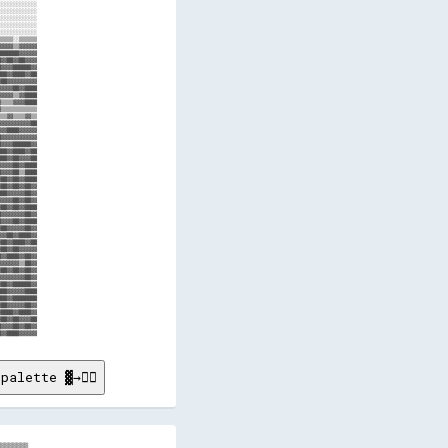
palette ▓→✊🏽
▒▒▒▒▒▒▒
