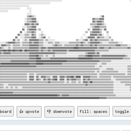
░░░░░░░░░░░░░░░░░░░░░░░░░░░░░░░░░░░░░░░░░░░░░░░░░░░░░                                                          ░
░░░░░░░░░░░░░░░░░░░░░░░░░░░░░░░░░░░░░░░░░░░                                                                     
░░░░░░░░░░░░░░░░░░░░░░░░░                                                                                       
░░░░░░░░░░░░░░░░░      ░░░░                                                                                     
░░░░░░░                  ░░                                                                                     
                       ░░░░                                                                                     
                       ▒▒▓▓▒▒░░                                                      ░░▓▓                       
                     ░░▒▒▒▒▓▓▓▓                                                ▓▓▒▒▒▒▓▓▓▓                       
                     ░░▒▒▒▒▓▓▓▓░░                                              ▓▓▒▒▓▓▓▓▒▒                       
                     ▓▓▓▓▒▒▓▓▒▒▓▓                                            ▒▒▒▒▒▒▓▓▓▓▒▒░░                     
                   ░░░░▒▒▒▒▓▓▓▓                                              ░░▒▒▓▓▓▓▒▒▒▒▒▒                     
                   ▓▓  ▒▒▓▓▓▓▓▓░░▒▒                                        ▒▒  ▓▓▓▓▓▓▒▒░░▓▓                     
                 ▓▓  ░░▒▒▒▒▓▓▒▒    ░░                                    ▒▒  ▒▒▓▓▓▓▓▓▒▒    ▒▒                   
               ▓▓░░░░▒▒▒▒░░▓▓▒▒  ░░▒▒░░                                ░░    ▓▓▓▓▓▓▒▒▓▓░░  ░░                   
             ▓▓  ░░░░▒▒▒▒▒▒▓▓▓▓  ░░▒▒▓▓  ░░                          ░░  ░░▓▓▓▓▓▓░░▓▓▒▒▒▒░░░░▒▒                 
           ▓▓░░▒▒  ░░▒▒░░▓▓▓▓▓▓▓▓▒▒▒▒░░▒▒░░░░░░                  ▒▒░░░░▒▒▓▓░░▓▓▒▒▓▓▒▒▒▒▒▒▒▒▒▒░░▒▒               
░░░░░▒▒▓▓▓▓▓▓▒▒▒▒░░▒▒▒▒▒▒▓▓▒▒▓▓▓▓▒▒▒▒░░░░▒▒▒▒░░▒▒▒▒░░░░░░░░▒▒▒▒▒▒▒▒▒▒▓▓▒▒░░▒▒▓▓▓▓▓▓▓▓▒▒░░░░░░▒▒▒▒▒▒▒▒░░░░       
░▓▓▓▓▒▒▒▒░░▒▒▒▒▒▒░░▒▒▒▒▒▒▓▓▓▓▓▓▓▓▒▒▒▒░░░░░░░░▒▒▓▓▒▒▒▒░░▒▒▒▒▒▒▒▒▒▒▓▓▒▒▓▓▒▒▒▒▒▒▓▓▒▒▓▓▒▒▒▒▒▒▒▒▒▒▒▒▒▒▒▒▓▓▓▓▒▒▒▒▒▒░░░
▓▒▒░░░░▒▒░░▒▒▒▒▒▒▒▒▒▒▒▒▒▒▓▓▓▓▓▓▓▓▒▒▓▓▓▓▒▒▓▓▓▓▓▓▓▓▓▓▓▓▓▓▓▓▓▓▓▓▓▓████▓▓▓▓▓▓▓▓▓▓▓▓▓▓▓▓▒▒▓▓▓▓▒▒▒▒▓▓▒▒▒▒▒▒▒▒▒▒▒▒▒▒▓▓▒
▓▓▓██▓▓██▓▓██▓▓▓▓██▒▒██▓▓▓▓▓▓▓▓▓▓▒▒▓▓▒▒▒▒▓▓▒▒▓▓▓▓▓▓▓▓▓▓▓▓▒▒▓▓▓▓▓▓▓▓▓▓▓▓▓▓▓▓▓▓▓▓▓▓▒▒▒▒▒▒▒▒▒▒▒▒░░░░░░░░░░░░░░░░░░░
▓▒▒▓▓▓▓▓▓▒▒▒▒▒▒▒▒▒▒▒▒▒▒▒▒▓▓▓▓▓▓▓▓▓▓▓▓▓▓▓▓▓▓▓▓▓▓▒▒▒▒▒▒▒▒▒▒░░░░░░░░░░░░░░░░▒▒▓▓▓▓▓▓▒▒▓▓░░░░░░░░░░░░░░░░░░░░░░░░░░░
▒▒▒▒▒▒▒▒▒▒▒▒▒▒▒▒▒▒▒▒▒▒▒▒▒▓▓▓▓▓▓██▒▒▒▒░░▒▒░░░░▒▒░░░░░░░░░░░░░░░░░░░░▒▒▒▒▒▒▓▓████▓▓▓▓▓▓▒▒▓▓▓▓▓▓▓▓▓▓▓▓▓▓▓▓▓▓▓▓▒▒░░░
▒▒▒▒▒▒▒▒▒▒▒▒▒▒▒▒▒▒▒▒▒▒▒▒▒▓▓▓▓▓▓████▒▒▒▒▒▒▒▒▓▓▓▓▓▓▓▓▓▓▓▓▓▓▓▓▓▓▓▓▓▓▓▓████████████▓▓▓▓▓▓▓▓▓▓▓▓▓▓▓▓▓▓▓▓▓▓▓▓▓▓▒▒▒▒▒▒░
▒▒▒▒▒▒▒▒▒▓▓▓▓▓▓▓▓▓▓▓▓▓▓▓▓▓▓▓▓▓▓██████████████████████████▓▓▓▓▓▓▓▓▓▓▓▓▓▓▓▓▓▓▓▓▓▓▓▓▓▓▓▓▒▒▒▒▒▒▒▒▒▒░░░░░░░░░░░░░░░░░
▓████████████████████████▓▓▓▓▓▓██████▓▓▓▓▓▓▓▓▓▓▓▓▓▓▓▓▒▒▒▒▒▒▒▒▒▒▒▒▒▒▒▒▒▒▒▒▒▒▒▒▒▒▒▒▒▒░░░░▒▒▒▒░░░░░░░░░░░░░░░░░░░░░
▓▓▓▓▓▓▓▓▓▓▓▓▓▓▓▓▓▓▓▓▓▓▓▓▓▓▓▓▓▓▓▒▒▒▒▒▒▒▒▒▒▒▒▒▒▒▒▒▒▒▒▒▒▒▒▒▒▒▒▒▒▒▒▒▒▒▒▒▒▒▒▒▒▒▒▒▒▒▒▒▒░░░░▒▒░░░░░░░░░░░░░░░░░░░░░░▒▒▒
▒▒▒▒▒▒▒▒▒▒▒▒▒▒▒▒▒▒▒▒▒▒▒▒▒▒▒▒▒▒▒▒▒▒▒▒▒▒▒▒▒▒▒▒▒▒▒▒▒▒▒▒▒▒▒▒▒▒▒▒▒▒▒▒▒▒▒▒▒▒▒▒▒▒▒▒▒▒▒▒▒▒▒▒▒░░░░░░▒▒▒▒▒▒░░░░░░░░░░░░▒▒▒
▒▒▒▒▒▒▒▒▒▒▒▒▒▒▒▒▒▒▒▒▒▒▒▒▒▒▒▒▒▒▒▒▒▒▒▒▒▒▒▒▒▒▒▒▒▒▒▒▒▒▒▒▒▒▒▒▒▒▒▒▒▒▒▒▒▒▒▒▒▒▒▒▒▒▒▒▒▒▒▒▒░░▒▒░░▒▒▒▒▒▒▒▒▒▒▒▒▒▒░░░░░░░░▒▒▒
▒▒▒▒▒▒▒▒▒▒▒▒▒▒▒▒▒▒▒▒▒▒▒░░▒▒▒▒░░▒▒▒▒▒▒▒▒▒▒▒▒▒▒▒▒▒▒▒▒▒▒▒▒▒▒▒▒▒▒▒▒▒▒▒▒▒▒▒▒▒▒▒▒▒▒▒▒▒▒▒▒░░▒▒▒▒▒▒▒▒▒▒▒▒▒▒▒▒▒▒▒▒▒▒░░▒▒▒
▒▒▒▒▒▒▒▒▒▒▒▒▒▒▒▒▒▒▒▒▒▒▒░░▓▓▓▓░░▓▓░░▓▓▓▓▒▒▒▒░░▓▓▓▓░░▓▓▓▓▒▒▓▓▓▓██▒▒████░░▓▓▓▓▓▓▒▒▒▒▒▒░░▒▒▒▒▒▒▒▒▒▒░░▒▒▒▒▒▒▒▒▒▒▒▒▒▒▒
▒▒▒▒▒▒▒▒▒▒▒▒▒▒▒▒▒▒▒▒▒▒▒░░▓▓▓▓░░▓▓▒▒░░▓▓▒▒▓▓▒▒▓▓██░░▓▓▓▓░░▓▓▒▒▓▓▓▓▒▒▒▒░░▓▓▒▒▓▓▒▒▒▒▒▒▒▒▒▒▒▒▒▒▒▒▒▒░░░░▒▒▒▒▒▒▒▒▒▒▒▒▒
▒▒▒▒▒▒▒▒▒▒▒▒▒▒▒▒▒▒▒▒▒▒▒▒▒▒▒▒▒▒▒▒▒▒▒▒▒▒▒▒▒▓▓▒▒▒▒▒▒▒▒▒▒▒▒░░▒▒░░▒▒▒▒░░▒▒░░▓▓▓▓▒▒██▒▒▒▒▒▒▒▒▒▒▒▒▒▒▒▒▒▒░░░░░░▒▒▒▒▒▒▒▒▒
▒▒▒░░░░▒▒▒▒▒▒▒▒▒▒▒▒▒▒▒▒▒▒▒▒▒▒▒▒▒▒▒▒▒▒▒▒▒▒▒▒▒▒▒▒▒▒▒▒▒▒▒▒▒▒▒▒▒▒▒▒▒▒▒▒▒▒▒▒▒▒▓▓▒▒▒▒▒▒▒▒▒▒▒▒▒▒▒▒▒▒▒▒▒▒░░░░░░░░░░▒▒▒▒▒
▒▒▒░░▒▒░░▒▒░░▒▒░░░░▒▒▒▒▒▒▒▒▒▒▒▒▒▒▒▒▒▒▒▒▒▒▒▒▒▒▒▒▒▒▒▒▒▒▒▒▒▒▒▒▒▒▒▒▒▒▒▒▒▒▒▒▒▒▒▒▒▒▒▒▒▒▒▒▒▒▒▒▒▒▒▒▒▒▒▒▒▒░░░░░░░░░░░░░░▒
▒▒▒▒▒▒▒▒▒▒▒▒▒▒▒▒▒▒▒▒▒▒▒▒▒▒▒▒▒▒▒▒▒▒▒▒▒▒▒▒▒▒▒▒▒▒▒▒▒▒▒▒▒▒▒▒▒▒▒▒▒▒▒▒▒▒▒▒▒▒▒▒▒▒▒▒▒▒▒▒▒▒▒▒▒▒▒▒▒▒▒▒▒▒▒▒▒░░░░░░░░░░░░░░▒
▓▓▓▓▓▓▓▓▓▓▓▒▒▒▒▒▒▒▒▒▒▒▒▒▒▒▒▒▒▒▒▒▒▒▒▒▒▒▒▒▒▒▒▒▒▒▒▒▒▒▒▒▒▒▒▒▒▒▒▒▒▒▒▒▒▒▒▒▒▒▒▒▒▒▒▒▒▒▒▒▒▒▒▒▒▒▒▒▒▒▒▒▒▒▒▒▒░░░░░░░░░░░░░░░
█████████████████████████████████████████████████▓▓▒▒▓▓▓▓▓▓▒▒▒▒▒▒▒▒▒▒▒▒▒▒▒▒▒▒▒▒▒▒▒▒▒▒▒▒▒▒▒▒▒▒▒▒▒▒▒▒░░░░░░░░░░░░░
board
👍 upvote
👎 downvote
fill: spaces
toggle 
░░░░░░░░░░░░░░░░░░░░░░░░░░░░░░░░░░░░░░░░░░░░░░░░░░░░░░░░░░░░░░░░░░░░░░░░░░░░░░░░░░░░░░░░░░░░░░░░░░░░░░░░░░░░░░░░░░░░░░░░░░░░░░░░░░░░░░░░░  ░░░░░░░░░░░