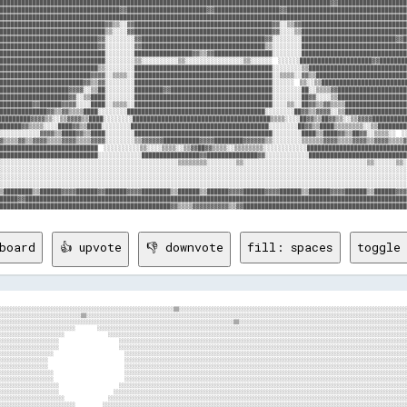
███████████████████████████████████████████████████████████████████████████████████████████▓▓███████████████████
█████████████████████████████████▓▓██████████████████████▓▓██████████████████▓▓█████████████████████████████████
████████████████████████████████████████████████████████████████████████████████████████████████████████████████
█████████████████████████████▓▓▒▒░░▓▓██████████████████████████████████████▓▓░░▒▒▓▓█████████████████████████████
█████████████████████████████▒▒░░░░▓▓██████████████████████████████████████▓▓░░░░▒▒█████████████████████████████
███████████████████████████▓▓░░░░░░░░▓▓██████████████████████████████████▓▓░░░░░░░░██████████████████████████▓▓█
███████████████████████████▓▓░░░░░░░░▓▓██████████████████████████████████▒▒░░░░░░░░█████████████████████████████
█████████████████████████████░░░░░░░░████████████████▓▓▒▒▓▓████████████████░░░░░░░░█████████████████████████████
█████████████████████████████░░░░░░░░▒▒░░░░░░░░░░▒▒░░░░░░░░░░░░░░░░▒▒░░░░░░  ░░░░░░████████████████████▓▓████████
███████████████████████████▒▒░░░░░░░░██████████████████████████████████████░░░░░░░░▒▒███████████████████████████
█████████████████████████▓▓▓▓░░▒▒▒▒░░██████████████████████████████████████░░▒▒▒▒░░▓▓▒▒█████████████████████████
███████████████████████▓▓▒▒▓▓░░░░░░░░██████████████████████████████████████░░░░░░  ▒▒░░▒▒████████████████████████
███████████████████▓▓▓▓░░▒▒██░░░░░░░░████████▓▓████████████████████████████░░░░░░░░██░░▒▒▒▒▓▓███████████████████
███████████████████▓▓░░▒▒████░░░░░░░░██████████████████████████████████████░░░░░░░░██▓▓░░░░▒▒███████████████████
█████████▓▓██████▓▓▓▓░░░░████░░▒▒▒▒░░██████████████████████████████████████░░░░▒▒░░██▓▓▒▒▓▓▒▒▒▒█████████████████
███████████████▓▓▒▒▓▓▒▒▒▒████░░░░░░░░██████████████████████████████████████░░░░░░░░██▓▓▒▒▓▓▓▓░░▒▒███████████████████
█████████▓▓▓▓▒▒░░▒▒▓▓▓▓▒▒████░░░░░░░░██████████████████████████████████████▒▒▒▒░░░░██▓▓▒▒██▓▓▒▒░░▒▒▓▓▓▓██████████
███████▓▓▒▒▒▒░░░░████▓▓▒▒████░░░░░░░░██████████████████████████████████████░░░░░░░░██▓▓▒▒████▒▒▒▒▒▒▒▒░░▒▒█████████
░░░░░░░░░░░▓▓▓▓▒▒████▓▓▒▒████░░░░░░░░██████████████████████████████████████░░░░░░░░████▒▒████▓▓▒▒██▓▓░░▒▒▒▒░░  ░░
▓▒▒▒▒▓▓▒▒▓▓▓▓▒▒▒▒▓▓▓▓▒▒▒▒▓▓▓▓░░░░░░░░▒▒▓▓▓▓▓▓██████████▓▓▓▓████████▓▓▓▓▓▓▒▒░░░░░░░░▒▒▒▒▒▒▓▓▓▓▒▒▒▒▓▓▓▓▒▒▓▓▓▓▒▒▒▒▓
███████████████████████████  ░░░░░░░░░░▒▒░░░░▒▒▒▒░░▒▒▓▓██▓▓▒▒▒▒░░▒▒▒▒▒▒▒▒░░░░░░░░░░░░████████████████████████████
███████████████████████████░░░░░░░░░░░░████████████████▓▓██████████████▓▓░░░░░░░░░░░░███████████████████████████
░░░░░░░░░░░░░░░░░░░░░░░░░░░░░░░░░░░░░░░░░░░░░░░░░▒▒▒▒▒▒▒▒░░░░░░░░▒▒░░░░░░░░░░░░░░░░░░░░░░░░░░░░░░░░░░▒▒░░░░░░▒▒░
░░░░░░░░░░░░░░░░░░░░░░░░░░░░░░░░░░░░░░░░░░░░░░░░░░░░░░░░░░░░░░░░░░░░░░░░░░░░░░░░░░░░░░░░░░░░░░░░░░░░░░░░░░░░░░░░
░░░░░░░░░░░░░░░░░░░░░░░░░░░░░░░░░░░░░░░░░░░░░░░░░░░░░░░░░░░░░░░░░░░░░░░░░░░░░░░░░░░░░░░░░░░░░░░░░░░░░░░░░░░░░░░░
░░░░░░░░░░░░░░░░░░░░░░░░░░░░░░░░░░░░░░░░░░░░░░░░░░░░░░░░░░░░░░░░░░░░░░░░░░░░░░░░░░░░░░░░░░░░░░░░░░░░░░░░░░░░░░░░
▒████████▒▒██████▓▓▓▓██████▓▓██████▓▓▓▓████████▒▒██████▒▒██████▓▓▓▓██████▓▓▓▓██████▒▒██████▓▓▓▓██████▒▒██████▓▓▓
█████▓▓█████████████████████████████████████████████████████████████████████████████████████████████████████████
board
👍 upvote
👎 downvote
fill: spaces
toggle 
░░░░░░░░░░░░░░░░░░░░░░░░░░░░                ░░░░░░░░░░░░░░░░░░░░░░░░░░░░░░░░░░░░░░░░░░░░░░░░░░░░░░░░░░░░░░░░░░░░░░░░░░░░░░░░░░░░░░░░░░░░░░░░░░░░░░░░░░░░░░░░░░░░░░░░░░
░░░░░░░░░░░░░░░░░░░░░░░░░░░░░░░░░░                      ░░░░░░░░░░░░░░░░░░░░░░░░░░░░░░░░░░░░░░░░░░░░░░░░░░░░░░░░░░░░░░░░░░░░░░░░░░░░░░░░░░░░░░░░░░░░░░░░░░░░░░░░░░░░░░░░░░░░░░
░░░░░░░░░░░░░░░░░░░░░░░░░░░░░░░░░░                      ░░░░░░░░░░░░░░░░░░░░░░░░░░░░░░░░░░░░░░░░░░░░░░░░░░░░░░░░░░░░░░░░░░░░░░░░░░░░░░░░░░░░░░░░░░░░░░░░░░░░░░░░░░░░░░░░░░░░░░
░░░░░░░░░░░░░░░░░░░░░░░░░░░░░░░░                          ░░░░░░░░░░░░░░░░░░░░░░░░░░░░░░░░░░░░░░░░░░░░░░░░░░░░░░░░░░░░░░░░░░░░░░░░░░░░░░░░░░░░░░░░░░░░░░░░░░░░░░░░░░░░░░░░░░░░
░░░░░░░░░░░░░░░░░░░░░░░░░░░░░░                            ░░░░░░░░░░░░░░░░░░░░░░░░░░░░░░░░░░░░░░░░░░░░░░░░░░░░░░░░░░░░░░░░░░░░░░░░░░░░░░░░░░░░░░░░░░░░░░░░░░░░░░░░░░░░░░░░░░░░
░░░░░░░░░░░░░░░░░░░░░░░░░░░░░░                            ░░░░░░░░░░░░░░░░░░░░░░░░░░░░░░░░░░░░░░░░░░░░░░░░░░░░░░░░░░░░░░░░░░░░░░░░░░░░░░░░░░░░░░░░░░░░░░░░░░░░░░░░░░░░░░░░░░░░
░░░░░░░░░░░░░░░░░░░░░░░░░░░░░░░░                          ░░░░░░░░░░░░░░░░░░░░░░░░░░░░░░░░░░░░░░░░░░░░░░░░░░░░░░░░░░░░░░░░░░░░░░░░░░░░░░░░░░░░░░░░░░░░░░░░░░░░░░░░░░░░░░░░░░░░
░░░░░░░░░░░░░░░░░░░░░░░░░░░░░░░░                          ░░░░░░░░░░░░░░░░░░░░░░░░░░░░░░░░░░░░░░░░░░░░░░░░░░░░░░░░░░░░░░░░░░░░░░░░░░░░░░░░░░░░░░░░░░░░░░░░░░░░░░░░░░░░░░░░░░░░
░░░░░░░░░░░░░░░░░░░░░░░░░░░░░░░░░░                      ░░░░░░░░░░░░░░░░░░░░░░░░░░░░░░░░░░░░░░░░░░░░░░░░░░░░░░░░░░░░░░░░░░░░░░░░░░░░░░░░░░░░░░░░░░░░░░░░░░░░░░░░░░░░░░░░░░░░░░
░░░░░░░░░░░░░░░░░░░░░░░░░░░░░░░░░░                    ░░░░░░░░░░░░░░░░░░░░░░░░░░░░░░░░░░░░░░░░░░░░░░░░░░░░░░░░░░░░░░░░░░░░░░░░░░░░░░░░░░░░░░░░░░░░░░░░░░░░░░░░░░░░░░░░░░░░░░░░
░░░░░░░░░░░░░░░░░░░░░░░░░░░░░░░░░░░░                ░░░░░░░░░░░░░░░░░░░░░░░░░░░░░░░░░░░░░░░░░░░░░░░░░░░░░░░░░░░░░░░░░░░░░░░░░░░░░░░░░░░░░░░░░░░░░░░░░░░░░░░░░░░░░░░░░░░░░░░░░░
░░░░░░░░░░░░░░░░░░░░░░░░░░░░░░░░░░░░░░░░          ░░░░░░░░░░░░░░░░░░░░░░░░░░░░░░░░░░░░░░░░░░░░░░░░░░░░░░░░░░░░░░░░░░░░░░░░░░░░░░░░░░░░░░░░░░░░░░░░░░░░░░░░░░░░░░░░░░░░░░░░░░░░
░░░░░░░░░░░░░░░░░░░░░░░░░░░░░░░░░░░░░░░░░░░░░░░░░░░░░░░░░░░░░░░░░░░░░░░░░░░░░░░░░░░░░░░░░░░░░░░░░░░░░░░░░░░░░░░░░░░░░░░░░░░░░░░░░░░░░░░░░░░░░░░░░░░░░░░░░░░░░░░░░░░░░░░░░░░░░░
░░░░░░░░░░░░░░░░░░░░░░░░░░░░░░░░░░░░░░░░░░░░░░░░░░░░░░░░░░░░░░░░░░░░░░░░░░░░░░░░░░░░░░░░░░░░░░░░░░░░░░░░░░░░░░░░░░░░░░░░░░░░░░░░░░░░░░░░░░░░░░░░░░░░░░░░░░░░░░░░░░░░░░░░░░░░░░
░░░░░░░░░░░░░░░░░░░░░░░░░░░░░░░░░░░░░░░░░░░░░░░░░░░░░░░░░░░░░░░░░░░░░░░░░░░░░░░░░░░░░░░░░░░░░░░░░░░░░░░░░░░░░░░░░░░░░░░░░░░░░░░░░░░░░░░░▒▒▒▒░░░░░░░░░░░░░░░░░░░░░░░░░░░░░░░░░░
░░░░░░░░░░░░░░░░░░░░░░░░░░░░░░░░░░░░░░░░░░░░░░░░░░░░░░░░░░░░░░░░░░░░░░░░░░░░░░░░░░░░░░░░░░░░░░░░░░░░░░░░░░░░░░░░░░░░░░░░░░░░░░░░░░░░░░░░░░░░░░░░░░░░░░░░░░░░░░░░░░░░░░░░░░░░░░
░░░░░░░░░░░░░░░░░░░░░░░░░░░░░░░░░░░░░░░░░░░░░░░░░░░░░░░░░░░░░░░░░░░░░░░░░░░░░░░░░░░░░░░░░░░░░░░░░░░░░░░░░░░░░░░░░░░░░░░░░░░░░░░░░░░░░░░░░░░░░░▒▒░░░░░░░░░░░░░░░░░░░░░░░░░░░░░░
░░░░░░░░░░░░░░░░░░░░░░░░░░░░░░░░░░░░░░░░░░░░░░░░░░░░░░░░░░░░░░░░░░░░░░░░░░░░░░░░░░░░░░░░░░░░░░░░░░░░░░░░░░░░░░░░░░░░░░░░░░░░░░░░░░░░▒▒▒▒▒▒▒▒▒▒▒▒▒▒▒▒▒▒▒▒▓▓▒▒▒▒▒▒▒▒▒▒▒▒░░▒▒▒▒▒▒
░░░░░░░░░░░░░░░░░░░░░░░░░░░░░░░░░░░░░░░░░░░░░░░░░░░░░░░░░░░░░░░░░░░░░░░░░░░░░░░░░░░░░░░░░░░░░░░░░░░░░░░░░░░░░░░░░░░░░░░░░░░░░░░░░░▒▒▓▓▓▓██▓▓▓▓▓▓▒▒▓▓▓▓▓▓▓▓▓▓▓▓▓▓▓▓▓▓▓▓▒▒▓▓▓▓▓▓
░░░░░░░░░░░░░░░░░░░░░░░░░░░░░░░░░░░░░░▒▒░░░░▒▒░░▒▒░░░░▒▒░░░░▒▒░░▒▒░░░░▒▒░░░░▒▒░░░░░░░░▒▒░░░░▒▒░░▒▒░░░░▒▒░░░░▒▒░░░░▒▒░░░░░░░░░░░░░░░░██▓▓▓▓▓▓████████████▓▓▓▓▓▓▓▓████████▓▓▓▓▓▓
░░░░░░░░░░░░░░░░░░░░░░░░░░░░░░░░░░░░░░▓▓▒▒░░▓▓░░▓▓▒▒░░▓▓░░▒▒▓▓░░▓▓▒▒░░▓▓░░▒▒▓▓░░▓▓▓▓░░▓▓▒▒░░▓▓░░▓▓▒▒░░▓▓░░▒▒▓▓░░▒▒▓▓░░░░░░░░░░░░░░░░██▓▓████▓▓▓▓▓▓██▓▓████▓▓▓▓▓▓██▓▓██▓▓██▓▓▓▓
░░░░░░░░░░░░░░░░░░░░░░░░░░░░░░░░░░░░░░▓▓░░░░▓▓░░▓▓▒▒░░▓▓░░▒▒▓▓░░▓▓▒▒░░▓▓░░▒▒▓▓░░▓▓▒▒░░▓▓▓▓░░▓▓░░▓▓▒▒░░▓▓░░▒▒▓▓░░▒▒▓▓░░░░░░░░░░░░░░░░▓▓▓▓▓▓██▓▓██▓▓██▓▓▓▓▓▓▓▓▓▓▓▓██▓▓▓▓██████▓▓
░░░░░░░░░░░░░░░░░░░░░░░░░░░░░░░░░░░░░░▓▓▒▒░░▓▓░░▓▓▒▒░░▓▓░░▒▒▓▓░░▓▓▒▒░░▓▓░░░░▓▓░░▓▓▓▓░░▓▓▓▓░░▓▓░░▓▓▒▒░░▓▓░░▒▒▓▓░░▒▒▓▓░░░░░░░░░░░░░░░░▓▓▓▓▓▓▓▓████████▓▓██▓▓▓▓▓▓▓▓████▓▓████▓▓██
░░░░░░░░░░░░░░░░░░░░░░░░░░░░░░░░░░░░░░▓▓▒▒░░▓▓░░▓▓▒▒░░▓▓░░▒▒▓▓░░▓▓▒▒░░▓▓░░▒▒▓▓░░▓▓▓▓░░▓▓▓▓░░▓▓░░▓▓▒▒░░▓▓░░▒▒▓▓░░▒▒▓▓░░░░░░░░░░░░░░░░▓▓▓▓▓▓▓▓██▓▓██▓▓████▓▓▓▓██▓▓▓▓██▓▓▓▓▓▓▓▓▓▓
░░░░░░░░░░░░░░░░░░░░░░░░░░░░░░░░░░░░░░▓▓░░░░▓▓░░▓▓▒▒░░▓▓░░▒▒▓▓░░▓▓▒▒░░▓▓░░▒▒▓▓░░▓▓▓▓░░▓▓▓▓░░▓▓░░▓▓▒▒░░▓▓░░▒▒▓▓░░▒▒▓▓░░░░░░░░░░░░░░░░████▓▓▓▓▓▓▓▓██▓▓██████████▓▓▓▓▓▓▓▓██▓▓████
░░░░░░░░░░░░░░░░░░░░░░░░░░░░░░░░░░░░░░▓▓░░░░▓▓░░▓▓▒▒░░▓▓░░▒▒▓▓░░▓▓▒▒░░▓▓░░▒▒▓▓░░▓▓▓▓░░▓▓▓▓░░▓▓░░▓▓▒▒░░▓▓░░▒▒▓▓░░▒▒▓▓░░░░░░░░░░░░░░░░████▓▓▓▓██▓▓██▓▓████▓▓████▓▓▓▓▓▓▓▓▒▒▓▓████
░░░░░░░░░░░░░░░░░░░░░░░░░░░░░░░░░░░░▓▓▓▓▓▓▓▓▓▓▓▓▓▓▓▓▓▓▓▓▓▓▓▓▓▓▓▓▓▓▓▓▓▓▓▓▓▓▓▓▓▓▓▓▓▓▓▓▓▓▓▓▓▓▓▓▓▓▓▓▓▓▓▓▓▓▓▓▓▓▓▓▓▓▓▓▓▓▓▓▒▒░░░░░░░░░░░░░░████▓▓▓▓▓▓▓▓██▓▓████▓▓▓▓▓▓▓▓▓▓▒▒▒▒▓▓▓▓████
▓▓▒▒▒▒▓▓▒▒▒▒▒▒▓▓▒▒▒▒░░▒▒▒▒▒▒▓▓▒▒▒▒▒▒▓▓▒▒░░░░░░░░░░░░▓▓░░░░░░░░░░░░░░░░░░░░░░░░░░░░░░░░░░░░░░░░░░░░▓▓░░░░░░▓▓░░  ░░▒▒▓▓▓▓▒▒▓▓▓▓▒▒▒▒▒▒▒▒▓▓▒▒▓▓▒▒▒▒▒▒▓▓▒▒▒▒▒▒░░▓▓▒▒▓▓▒▒▒▒▒▒▒▒▒▒▒▒
▓▓▓▓▓▓▒▒▒▒▓▓▒▒▒▒▒▒▒▒▓▓▒▒▓▓▓▓▒▒▒▒▒▒▓▓▒▒▒▒▓▓▒▒▒▒░░░░▓▓▒▒░░░░░░░░░░░░░░░░░░░░░░░░░░░░░░░░░░░░░░░░░░░░░░▓▓░░░░▓▓▒▒▓▓▓▓▒▒▓▓▓▓▓▓▓▓▒▒▓▓▒▒▒▒▓▓▒▒▒▒▒▒▓▓▒▒▒▒▒▒▓▓▒▒▒▒▒▒▓▓▒▒▒▒▒▒▓▓▒▒▒▒▓▓▒▒
████▓▓▓▓▓▓▓▓▓▓▓▓██████▓▓██▓▓▓▓▓▓██▓▓▓▓██████▒▒▒▒▓▓░░░░░░░░░░░░░░░░░░░░░░░░░░░░░░░░░░░░░░░░░░░░░░░░░░░░▓▓░░▓▓▓▓▓▓████▓▓▓▓▓▓▓▓▓▓████▓▓▓▓▓▓██▓▓▓▓▓▓▓▓▓▓▓▓▓▓████████▓▓▓▓▓▓▓▓▓▓▓▓██
▓▓▓▓▓▓██▓▓██▓▓▓▓████▓▓▓▓██▓▓██▓▓████▓▓██▓▓▓▓░░▓▓▒▒░░░░░░░░░░░░░░░░░░░░░░░░░░░░░░░░░░░░░░░░░░░░░░░░░░░░░░▓▓▓▓░░██▓▓████████████▓▓▓▓████▓▓▓▓██▓▓██▓▓▓▓▓▓▓▓▓▓▓▓▓▓██▓▓▓▓████▓▓▓▓▓▓
████▓▓██▓▓██▓▓██▓▓██▓▓██▓▓▓▓██▓▓▓▓▓▓██▓▓▓▓▓▓▒▒░░░░░░░░░░░░░░░░░░░░░░░░░░░░░░░░░░░░░░░░░░░░░░░░░░░░░░░░░░░░▓▓░░▓▓██▓▓██▓▓██▓▓▓▓██▓▓████▓▓▓▓████▓▓▓▓██▓▓████▓▓██▓▓██▓▓▓▓▓▓▓▓▓▓▓▓
██▓▓▓▓██▓▓▓▓▓▓██▓▓▓▓▓▓▓▓▓▓▓▓████▓▓▓▓██▓▓██▓▓▓▓░░░░░░░░░░░░░░░░░░░░░░░░░░░░░░░░░░░░░░░░░░░░░░░░░░░░░░░░░░░░░░▓▓▓▓██▓▓██▓▓████████▓▓▓▓▓▓██▓▓██▓▓▓▓██████▓▓▓▓▓▓▓▓▓▓██▓▓▓▓██████▓▓
▓▓▓▓██████▓▓████▓▓██▓▓▓▓██▓▓████▓▓██▓▓▓▓██▓▓▒▒▒▒▒▒▒▒▒▒▒▒▒▒▒▒▒▒▒▒▒▒▒▒▒▒░░▒▒▒▒░░▒▒▒▒▒▒▒▒▒▒▒▒▒▒░░▒▒▒▒░░▒▒▒▒▓▓▒▒▒▒▓▓▓▓▓▓▓▓████▓▓▓▓▓▓▓▓▓▓████▓▓██████████▓▓▓▓▓▓▓▓▓▓▓▓████▓▓████▓▓██
▓▓▓▓▓▓▓▓▓▓▓▓██▓▓▓▓██▓▓██████▓▓██▓▓██▓▓▓▓██▓▓▓▓▓▓▒▒▒▒▓▓▓▓▓▓▓▓▓▓▓▓▓▓▓▓▓▓▓▓▒▒▓▓▓▓▓▓▓▓▓▓▓▓▓▓▓▓▓▓▒▒▒▒▓▓▓▓▓▓▓▓▓▓▓▓▓▓▓▓▓▓▓▓▓▓████████▓▓██▓▓▓▓▓▓▓▓▓▓▓▓▓▓██▓▓▓▓▓▓▓▓▓▓▓▓▓▓████▓▓██▓▓▓▓██
██████▓▓▓▓▓▓▓▓▓▓▓▓██▓▓██████▓▓▓▓▓▓▓▓▓▓▓▓██▓▓▓▓▓▓▓▓▓▓▓▓▓▓▓▓██▒▒▓▓▓▓▓▓▓▓▓▓▓▓▓▓██▓▓▓▓▒▒▓▓▓▓▓▓▓▓▓▓▓▓▓▓▓▓▒▒▒▒▓▓▓▓▓▓▓▓██▓▓▓▓██▓▓██████████████▓▓▓▓▓▓██▓▓▓▓████▓▓██▓▓▓▓▓▓▓▓▓▓██▓▓████
██████▒▒████▓▓▓▓▓▓▓▓██▓▓████▓▓██▓▓▓▓▓▓▓▓▓▓██▒▒▓▓▓▓▓▓▓▓▓▓▓▓▓▓▓▓▒▒▓▓▒▒▓▓▓▓▓▓▒▒▓▓▒▒▓▓▓▓▒▒▓▓▒▒▓▓▓▓▓▓▓▓▓▓▓▓▓▓▒▒▓▓▒▒██▓▓▓▓██▓▓██▓▓████████████▓▓▓▓██▓▓██▓▓████▓▓██▓▓▓▓██▓▓▓▓██▒▒████
▓▓████▓▓██▓▓██▓▓████▓▓██████▓▓██▓▓██▓▓▓▓▓▓▓▓▓▓▓▓▓▓▓▓▓▓▓▓▓▓▓▓▓▓▓▓▓▓▓▓▓▓▓▓▓▓▒▒▓▓▓▓▓▓▓▓▓▓▓▓▓▓▓▓▓▓▓▓▓▓▓▓▓▓▓▓▓▓▓▓▓▓██▓▓▓▓▓▓████▓▓██████████▓▓▓▓▓▓▓▓▓▓██▓▓████▓▓▓▓▓▓██▓▓██▓▓██▓▓████
██████▓▓██▓▓██▓▓████▓▓██▓▓██▓▓██▓▓██▓▓██▓▓▓▓▒▒▒▒▒▒▒▒▒▒▒▒▒▒▒▒▒▒▒▒▒▒▒▒▒▒▒▒▒▒▒▒▒▒▒▒▒▒▒▒▒▒▒▒▒▒▒▒▒▒▒▒▒▒▒▒▓▓▒▒▒▒▒▒▒▒▓▓▓▓▓▓████▓▓██▓▓██▓▓██▓▓██▓▓▓▓██████▓▓██████▓▓████▓▓██▓▓██▓▓██▓▓
▓▓▓▓██▓▓██▓▓▓▓▓▓██▓▓▓▓██▓▓██▓▓██▓▓▓▓██████▒▒▒▒▒▒▒▒▒▒▒▒▒▒▒▒▒▒▒▒▒▒▒▒▒▒▒▒▒▒▒▒▒▒▒▒▒▒▒▒▒▒▒▒▒▒▒▒▒▒▒▒▒▒▓▓▓▓▒▒▒▒▒▒▒▒▒▒▓▓██▓▓████▓▓██▓▓██▓▓▓▓▓▓██▓▓▓▓██▓▓██▓▓██▓▓▓▓██▓▓▓▓████▓▓▓▓▓▓██▓▓
▓▓████████▓▓██▓▓▓▓▓▓▓▓██▓▓██▓▓██▓▓██▓▓████▒▒▒▒▒▒▒▒▒▒▒▒▒▒▒▒▒▒▒▒▒▒▒▒▒▒▒▒▒▒▒▒▒▒▒▒▒▒▒▒▒▒▒▒▒▒▒▒▒▒▒▒▓▓▒▒▒▒▒▒▒▒▒▒▒▒▒▒▒▒██▓▓▓▓██▓▓▓▓▓▓██▓▓▓▓▓▓██▓▓▓▓██▓▓▓▓▓▓████▓▓██▓▓██▓▓▓▓▓▓██▓▓██▓▓
▓▓████████▓▓██▓▓██▓▓████▓▓██▓▓▓▓▓▓██▓▓██▓▓▒▒▒▒▒▒▒▒▒▒▒▒▒▒▒▒▒▒▒▒▒▒▒▒▒▒▒▒▒▒▒▒▒▒▒▒▒▒▒▒▒▒▒▒▒▒▓▓▓▓▓▓▒▒▒▒▒▒▒▒▒▒▒▒▒▒▒▒▒▒▓▓██▓▓██▓▓██▓▓██▓▓██▓▓██▓▓▓▓██▓▓▓▓▓▓████▓▓▓▓▓▓██▓▓██▓▓██▓▓████
▓▓██▓▓▓▓▓▓▓▓▓▓██▓▓▓▓██▓▓▓▓██████▓▓▓▓▓▓▓▓▓▓▒▒▒▒▒▒▒▒▒▒▒▒▒▒▒▒▒▒▒▒▒▒▒▒▒▒▒▒▒▒▒▒▒▒▒▒▒▒▒▒▒▒▒▒▓▓▓▓▒▒▒▒▒▒▒▒▒▒▒▒▒▒▒▒▒▒▒▒▒▒▓▓▓▓▓▓██▓▓▓▓▓▓████▓▓██▓▓▓▓██▓▓▓▓▓▓▓▓████▓▓██▓▓▓▓██▓▓▓▓▓▓▓▓██▓▓
▓▓██▓▓██▓▓▓▓▓▓████▓▓▓▓██▓▓▓▓▓▓██▓▓▓▓██▓▓▓▓▒▒▒▒▒▒▒▒▒▒▒▒▒▒▒▒▒▒▒▒▒▒▒▒▒▒▒▒▒▒▒▒▒▒▒▒▒▒▒▒▒▒▓▓▓▓▒▒▒▒▒▒▒▒▒▒▒▒▒▒▒▒▒▒▒▒▒▒▓▓██▓▓████▓▓▓▓▓▓████▓▓▓▓██▓▓██▓▓▓▓████▓▓██▓▓▓▓▓▓████▓▓▓▓██▓▓████
██▓▓████▓▓▓▓▓▓▓▓████▓▓██▓▓██████▓▓██▓▓██▓▓▒▒▒▒▒▒▒▒▒▒▒▒▒▒▒▒▒▒▒▒▒▒▒▒▒▒▒▒▒▒▒▒▒▒▒▒▒▒▓▓▓▓▓▓▓▓▒▒▒▒▒▒▒▒▒▒▒▒▒▒▒▒▒▒▒▒▒▒▓▓████▓▓██▓▓▓▓▓▓██▓▓██▓▓████▓▓▓▓▓▓▓▓▓▓▓▓██████████▓▓██▓▓▓▓▓▓██▓▓
██▓▓████▓▓▓▓██▓▓██▓▓▓▓██▓▓████▓▓██▓▓▓▓▓▓▓▓▓▓▒▒▒▒▒▒▒▒▒▒▒▒▒▒▒▒▒▒▒▒▒▒▒▒▒▒▒▒▒▒▒▒▒▒▓▓▓▓▓▓▒▒▒▒▒▒▒▒▒▒▒▒▒▒▒▒▒▒▒▒▒▒▒▒▒▒▓▓▓▓██▓▓▓▓▓▓▓▓████▓▓██▓▓████▓▓▓▓▓▓▓▓████▓▓██▓▓▓▓██▓▓▓▓██▓▓████▓▓
▓▓▓▓██████▓▓██▓▓██▓▓▓▓▓▓██▓▓▓▓██▓▓██▓▓██▓▓▓▓▒▒▒▒▒▒▒▒▒▒▒▒▒▒▒▒▒▒▒▒▒▒▒▒▒▒▒▒▒▒▒▒▓▓▓▓▓▓▒▒▒▒▒▒▒▒▒▒▒▒▒▒▒▒▒▒▒▒▒▒▒▒▒▒▒▒██▓▓▓▓▓▓██▓▓▓▓██▓▓██▓▓▓▓██████▓▓▓▓██▓▓▓▓▓▓▓▓▓▓████▓▓██▓▓████▓▓██
▓▓██▓▓▓▓██▓▓████▓▓██▓▓▓▓▓▓▓▓▓▓██▓▓██▓▓▓▓▓▓▓▓▒▒▒▒▒▒▒▒▒▒▒▒▒▒▒▒▒▒▒▒▒▒▒▒▒▒▒▒▒▒▓▓▓▓▓▓▒▒▒▒▒▒▒▒▒▒▒▒▒▒▒▒▒▒▒▒▒▒▒▒▒▒▒▒▒▒▓▓▓▓██▓▓██▓▓▓▓████▓▓▓▓▓▓▓▓████▓▓▓▓██▓▓▓▓▓▓▓▓██▓▓▓▓▓▓██▓▓██▓▓▓▓▓▓
▓▓▓▓██▓▓██▓▓▓▓██▓▓▓▓▓▓▓▓████▓▓██▓▓▓▓██▓▓██▓▓▒▒▒▒▒▒▒▒▒▒▒▒▒▒▒▒▒▒▒▒▒▒▒▒▒▒▒▒▓▓▓▓▓▓▓▓▒▒▒▒▒▒▒▒▒▒▒▒▒▒▒▒▒▒▒▒▒▒▒▒▒▒▒▒▒▒▓▓██▓▓████▓▓████▓▓██▓▓▓▓▓▓▓▓██▓▓████▓▓██▓▓▓▓▓▓▓▓▓▓██▓▓████▓▓██▓▓
▓▓▓▓██▒▒██▓▓▓▓▓▓