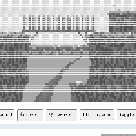
board
👍 upvote
👎 downvote
fill: spaces
toggle 
                                                                                   ▒▒▒▒▒▒▒▒▒▒▒▒▒▒▒▒▒▒▒▒▒▒▒▒▒▒▒▒▒