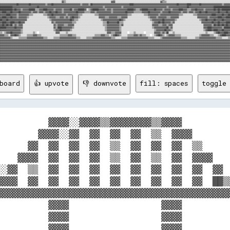
board
👍 upvote
👎 downvote
fill: spaces
toggle 
          ▓▓▓▓░░▓▓▓▓▒▒▓▓▓▓▓▓▓▓▒▒▓▓▓▓          
        ▓▓▓▓░░▓▓  ▓▓  ▓▓  ▓▓  ▒▒  ▓▓▓▓        
      ▓▓  ▓▓  ▓▓  ▓▓  ▒▒  ▓▓  ▓▓  ▓▓  ▒▒      
    ▓▓▓▓  ▓▓  ▓▓  ▓▓  ▒▒  ▓▓  ▒▒  ▓▓  ▓▓▓▓    
░░▓▓  ▒▒  ▓▓  ▓▓  ▓▓  ▓▓  ▓▓  ▓▓  ▓▓  ▓▓  ▓▓  
▓▓▓▓  ▓▓  ▓▓  ▓▓  ▓▓  ▓▓  ▓▓  ▓▓  ▓▓  ▓▓  ██▒▒
▓▓▓▓▓▓▓▓▓▓▓▓▓▓▓▓▓▓▓▓▓▓▓▓▓▓▓▓▓▓▓▓▓▓▓▓▓▓▓▓▓▓▓▓▓▓
          ▓▓▓▓                  ▓▓▓▓          
          ▓▓▓▓                  ▓▓▓▓          
          ▓▓▓▓                  ▓▓▓▓          