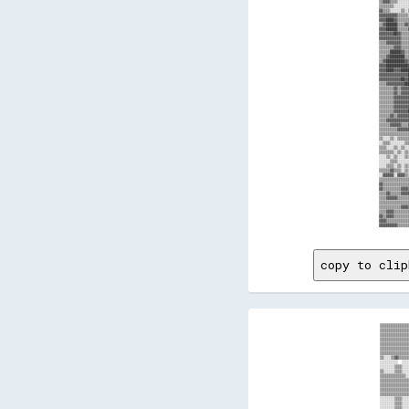
copy to clip
▒▒▒▒▒▒▒▒▒▒▒▒▒▒▒▒▒▒▒▒▒▒▒▒▒▒▒▒▒▒▒▒▒▒▒▒▒▒▒▒▒▒▒▒▒▒▒▒▒▒▒▒▒▒▒▒▒▒▒▒▒▒▒▒▒▒▒▒▒▒▒▒▒▒▒▒▒▒▒▒▒▒▒▒▒▒▒▒▒▒▒▒▒▒▒▒▒▒▒▒▒▒▒▒▒▒▒▒▒▒▒▒▒▒▒▒▒▒▒▒▒▒▒▒▒▒▒▒▒▒▒▒▒▒▒▒▒▒▒▒▒▒▒▒▒▒▒▒▒▒▒▒▒▒▒▒▒▒▒▒▒▒▒▒▒▒▒▒▒▒▒▒▒▒▒▒▒▒▒▒▒▒▒▒▒▒▒▒▒▒▒▒▒▒▒▒▒▒▒▒▒▒▒▒▒▒▒▒▒▒▒▒▒▒▒▒▒▒▒▒▒▒▒▒▒▒▒▒▒▒▒▒▒▒▒▒▒▒▒▒▒▒▒▒▒▒▒▒▒▒▒▒▒▒▒▒
▒▒▒▒▒▒▒▒▒▒▒▒▒▒▒▒▒▒▒▒▒▒▒▒▒▒▒▒▒▒▒▒▒▒▒▒▒▒▒▒▒▒▒▒▒▒▒▒▒▒▒▒▒▒▒▒▒▒▒▒▒▒▒▒▒▒▒▒▒▒▒▒▒▒▒▒▒▒▒▒▒▒▒▒▒▒▒▒▒▒▒▒▒▒▒▒▒▒▒▒▒▒▒▒▒▒▒▒▒▒▒▒▒▒▒▒▒▒▒▒▒▒▒▒▒▒▒▒▒▒▒▒▒▒▒▒▒▒▒▒▒▒▒▒▒▒▒▒▒▒▒▒▒▒▒▒▒▒▒▒▒▒▒▒▒▒▒▒▒▒▒▒▒▒▒▒▒▒▒▒▒▒▒▒▒▒▒▒▒▒▒▒▒▒▒▒▒▒▒▒▒▒▒▒▒▒▒▒▒▒▒▒▒▒▒▒▒▒▒▒▒▒▒▒▒▒▒▒▒▒▒▒▒▒▒▒▒▒▒▒▒▒▒▒▒▒▒▒▒▒▒▒▒▒▒▒
▒▒▒▒▒▒▒▒▒▒▒▒▒▒▒▒▒▒▒▒▒▒▒▒▒▒▒▒▒▒▒▒▒▒▒▒▒▒▒▒▒▒▒▒▒▒▒▒▒▒▒▒▒▒▒▒▒▒▒▒▒▒▒▒▒▒▒▒▒▒▒▒▒▒▒▒▒▒▒▒▒▒▒▒▒▒▒▒▒▒▒▒▒▒▒▒▒▒▒▒▒▒▒▒▒▒▒▒▒▒▒