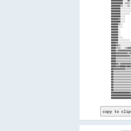
██████████░░░░▓▓░
██████████░░▒▒▒▒░
████████▒▒░░░░▒▒░
████████░░░░░░░░░
████████░░░░░░░░░
████████░░░░░░░░ 
████████░░░░     
██████▓▓░░░░     
████████░░░░     
██████▒▒░░       
██████░░░░       
██████░░         
██████░░         
██████░░         
██████░░░░       
██████░░░░░░░░░░ 
████▓▓░░░░░░░░░░░
████▓▓▒▒░░░░░░░░░
████▒▒▒▒░░░░▒▒▓▓▓
████▒▒▓▓▓▓▓▓▓▓▓▓▓
████▓▓▓▓▓▓▓▓▓▓▒▒▓
████▓▓▓▓▓▓▓▓▓▓▓▓▒
████▒▒▒▒▒▒▒▒▒▒▒▒▒
████▒▒▒▒▒▒▒▒▒▒▒▒▒
████▓▓▒▒▓▓▓▓▓▓▓▓▓
████▓▓▓▓████▓▓██▓
██▓▓▓▓▓▓▓▓▓▓▒▒▒▒▒
██▒▒▒▒▒▒▒▒▒▒▒▒▒▒▒
██▒▒▒▒▒▒▒▒▒▒▒▒▒▒▒
██▒▒▒▒▒▒▒▒▒▒▒▒▒▒▒
██▒▒▒▒▒▒▒▒▒▒▒▒▒▒▒
██▒▒▒▒▒▒▒▒▒▒▒▒▒▒▒
██▒▒▒▒▒▒▒▒▒▒▒▒▒▒▒
██▒▒▒▒▒▒▒▒▒▒▒▒▒▒▒
██▒▒▒▒▒▒▒▒▒▒▒▒▒▒▒
████████████████▓
█████████████████
copy to clip
░░░░░░░░░░░