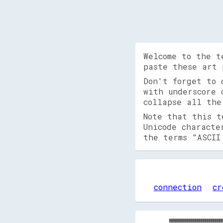
Welcome to the t
paste these art 
Don't forget to
with underscore 
collapse all the
Note that this t
Unicode characte
the terms "ASCII
connection
cr
███████████████████████████