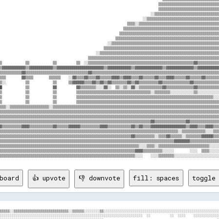
                                                                                 ▒▒▒▒▒▒▒▒▒▒▒▒▒▒▒▒▒▒▒▒▒▒▒▒▒▒▒▒▒▒▒
                                                                                 ▒▒▒▒▒▒▒▒▒▒▒▒▒▒▒▒▒▒▒▒▒▒▒▒▒▒▒▒▒▒▒
                                                                             ░░▒▒▒▒▒▒▒▒▒▒▒▒▒▒▒▒▒▒▒▒▒▒▒▒▒▒▒▒▒▒▒▒▒
                                                                         ░░▒▒▒▒▒▒▒▒▒▒▒▒▒▒▒▒▒▒▒▒▒▒▒▒▒▒▒▒▒▒▒▒▒▒▒▒▒
                                                                 ▒▒▒▒░░▒▒▒▒▒▒▒▒▒▒▒▒▒▒▒▒▒▒▒▒▒▒▒▒▒▒▒▒▒▒▒▒▒▒▒▒▒▒▒▒▒
                                                               ▒▒▒▒▒▒▒▒▒▒▒▒▒▒▒▒▒▒▒▒▒▒▒▒▒▒▒▒▒▒▒▒▒▒▒▒▒▒▒▒▒▒▒▒▒▒▒▒▒
                                                             ▒▒▒▒▒▒▒▒▒▒▒▒▒▒▒▒▒▒▒▒▒▒▒▒▒▒▒▒▒▒▒▒▒▒▒▒▒▒▒▒▒▒▒▒▒▒▒▒▒▒▒
                                                           ▒▒▒▒▒▒▒▒▒▒▒▒▒▒▒▒▒▒▒▒▒▒▒▒▒▒▒▒▒▒▒▒▒▒▒▒▒▒▒▒▒▒▒▒▒▒▒▒▒▒▒▒▒
                                                       ░░▒▒▒▒▒▒▒▒▒▒▒▒▒▒▒▒▒▒▒▒▒▒▒▒▒▒▒▒▒▒▒▒▒▒▒▒▒▒▒▒▒▒▒▒▒▒▒▒▒▒▒▒▒▒▒
                                                     ▒▒▒▒▒▒▒▒▒▒▒▒▒▒▒▒▒▒▒▒▒▒▒▒▒▒▒▒▒▒▒▒▒▒▒▒▒▒▒▒▒▒▒▒▒▒▒▒▒▒▒▒▒▒▒▒▒▒▒
                                                 ░░▒▒▒▒▒▒▒▒▒▒▒▒▒▒▒▒▒▒▒▒▒▒▒▒▒▒▒▒▒▒▒▒▒▒▒▒▒▒▒▒▒▒▒▒▒▒▒▒▒▒▒▒▒▒▒▒▒▒▒▒▒
                                             ▒▒▒▒▒▒▒▒▒▒▒▒▒▒▒▒▒▒▒▒▒▒▒▒▒▒▒▒▒▒▒▒▒▒▒▒▒▒▒▒▒▒▒▒▒▒▒▒▒▒▒▒▒▒▒▒▒▒▒▒▒▒▒▒▒▒▒
▒            ▒▒            ▒▒          ▒▒  ░░▒▒▒▒▒▒▒▒▒▒▒▒▒▒▒▒▒▒▒▒▒▒▒▒▒▒▒▒▒▒▒▒▒▒▒▒▒▒▒▒▒▒▒▒▒▒▒▒▒▒▒▒▒▒▓▓▒▒▒▒▒▒▒▒▒▒▒
▒▓▓▓▓▓▓▓▓▓▓▓▓▒▒▓▓▓▓▓▓▓▓▓▓▓▓▒▒▓▓▓▓▓▓▓▓▓▓▓▓▓▓▓▓▓▓▓▓▓▓▓▓▒▒▓▓▓▓▓▓▓▓▓▓▓▓▒▒▓▓▓▓▓▓▓▓▓▓▓▓▓▓▒▒▓▓▓▓▓▓▓▓▓▓▓▓▓▓▒▒▓▓▓▓▓▓▓▓▓▓▓
▒▒▒▒▒▒▒▒▒▒▒▓▓▒▒▒▒▒▒▒▒▒▒▒▒▒▒▒▒▒▒▒▒▒▒▒▒▒▒▒▒▒▒▒▒▓▓▒▒▒▒▒▒▒▒▒▒▒▒▒▒▒▒▒▒▒▒▒▒▒▒▒▒▒▒▒▒▒▒▒▒▒▒▒▒▒▒▒▒▒▒▒▒▒▒▒▒▒▒▒▒▒▒▒▒▒▒▒▒▒▒▒
▒▒▒        ▓▓▒▒▒▒        ▒▒▒▒▒▒    ░░▓▓▒▒▒▒▓▓▒▒▒▒▓▓▒▒▒▒▒▒▓▓▓▓▒▒▓▓▓▓▒▒▒▒▓▓▒▒▒▒▒▒▓▓▒▒▒▒▓▓▓▓▒▒▒▒▒▒▓▓▒▒▒▒▒▒▓▓▒▒▒▒▒▒▒
▒░░          ▒▒            ▒▒      ▒▒▓▓▓▓▓▓▒▒▒▒▓▓▒▒▓▓▒▒▓▓▒▒▒▒▒▒▒▒▓▓▒▒▓▓▒▒▒▒▒▒▒▒▒▒▓▓▒▒▒▒▒▒▒▒▒▒▒▒▒▒▓▓▒▒▒▒▒▒▒▒▒▒▒▒▒
█            ▒▒            ▓▓          ▓▓▒▒▒▒▒▒▒▒░░░░▓▓░░  ▒▒░░▒▒░░▓▓░░▒▒▒▒▒▒▒▒▒▒▒▒▓▓▒▒▒▒▒▒▒▒▒▒▒▒▒▒▓▓▒▒▒▒▒▒▒▒▒▒▒
▒            ▒▒            ▒▒          ▒▒▒▒▒▒▒▒▒▒▒▒▒▒▒▒▒▒▒▒▒▒▒▒▒▒▒▒▒▒▒▒▒▒▒▒▒▒░░▒▒▒▒▒▒▒▒░░░░░░░░░░░░▒▒░░░░░░░░░░░
▒            ▒▒            ▒▒          ▒▒▒▒▒▒▒▒▒▒▒▒▒▒▒▒▒▒▒▒▒▒▒▒▒▒▒▒▒▒▒▒▒▒▒▒▒▒▒▒▒▒▒▒▒▒▒▒▒▒▒▒▒▒▒▒▒▒▒▒▒▒▒▒▒▒▒▒▒▒░░░
▒            ▒▒            ▒▒          ▒▒▒▒▒▒▒▒▒▒▒▒▒▒▒▒▒▒▒▒▒▒▒▒▒▒▒▒▒▒▒▒▒▒▒▒▒▒▒▒▒▒▒▒▒▒▒▒▒▒▒▒▒▒▒▒▒▒▒▒▒▒▒▒▒▒▒▒▒▒▒▒▒
▒▒▒░░▒▒▒▒▒▒▒▒▒▒▒▒▒▒▒▒▒▒▒▒░░▒▒▒▒▒▒▒▒▒▒▒▒▒▒▒▒▒▒▒▒▒▒▒▒▒▒▒▒▒▒▒▒▒▒▒▒▒▒▒▒▒▒▒▒▒▒▒▒▒▒▒▒▒▒▒▒▒▒▒▒▒▒▒▒▒▒▒▒▒▒▒▒▒▒▒▒▒▒▒▒▒▒▒▒▒
▒▒▒▒▒▒▒▒▒▒▒▒▒▒▒▒▒▒▒▒▒▒▒▒▒▒▒▒▒▒▒▒▒▒▒▒▒▒▒▒▒▒▒▒▒▒▒▒▒▒▒▒▒▒▒▒▒▒▒▒▒▒▒▒▒▒▒▒▒▒▒▒▒▒▒▒▒▒▒▒▒▒▒▒▒▒▒▒▒▒▒▒▒▒▒▒▒▒▒▒▒▒▒▒▒▒▒▒▒▒▒▒
▒▒▒▒▒▒▒▒▒▒▒▒▒▒▒▒▒▒▒▒▒▒▒▒▒▒▒▒▒▒▒▒▒▒▒▒▒▒▒▒▒▒▒▒▒▒▒▒▒▒▒▒▒▒▒▒▒▒▒▒▒▒▒▒▒▒▒▒▒▒▒▒▒▒▒▒▒▒▒▒▒▒▒▒▒▒▒▒▒▒▒▒▒▒▒▒▒▒▒▒▒▒▒▒▒▒▒▒▒▒▒▒
▒▒▒▒▒▒▒▒▒▒▒▒▒▒▒▒▒▒▒▒▒▒▒▒▒▒▒▒▒▒▒▒▒▒▒▒▒▒▒▒▒▒▒▒▒▒▒▒▒▒▒▒▒▒▒▒▒▒▒▒▒▒▒▒▒▒▒▒▒▒▒▒▒▒▒▒▒▓▓▒▒▒▒▒▒▒▒▒▒▒▒▒▒▒▒▓▓▒▒▒▒▒▒▒▒▒▒▒▒▒▒▒
▓▒▒▒▒▒▒▒▒▒▒▓▓▓▓▒▒▒▒▒▒▒▒▒▒▒▒▓▓▒▒▒▒▒▒▓▓▓▓▓▓▒▒▒▒▒▒▒▒▒▒▓▓▓▓▒▒▒▒▒▒▒▒▒▒▒▒▓▓▒▒▓▓▒▒▒▒▓▓▓▓▓▓▓▓▓▓▓▓▓▓▓▓▓▓▒▒▓▓▓▓▒▒▒▒▓▓▓▓▒▒▒
▒▒▒▒▒▒▒▒▒▒▒▒▒▒▒▒▒▒▒▒▒▒▒▒▒▒▒▒▒▒▒▒▒▒▒▒▒▒▒▒▒▒▒▒▒▒▒▒▒▒▒▒▒▒▒▒▒▒▒▒▒▒▒▒▒▒▒▒▒▒▒▒▒▒▒▒▒▒▒▒▒▒▒▒▒▒▒▒▒▒▒░░▒▒▒▒▒▒▒▒▒▒▒▒░░░░▒▒▒
▒▒▒▒▒▒▒▒▒▒▒▒▒▒▒▒▒▒▒▒▒▒▒▒▒▒▒▒▒▒▒▒▒▒▒▒▒▒▒▒▒▒▒▒▒▒▒▒▒▒▒▒▒▒▒▒▒▒▒▒▒▒▒▒▒▒▒▓▓▒▒▒▒▒▒▒▒▒▒░░▒▒▒▒▓▓▒▒▒▒▒▒░░▒▒▒▒▒▒▒▒▓▓▓▓▓▓▒▒▒
▒▒▒▒▒▒▒▒▒▒▒▒▒▒▒▒▒▒▒▒▒▒▒▒▒▒▒▒▒▒▒▒▒▒▒▒▒▒▒▒▒▒▒▒▒▒▒▒▒▒▒▒▒▒▒▒▒▒▒▒▒▒▒▒▒▒▒▒▒▒▒▒▒▒▒▒▒▒▒▒▒▒▒▒▒▒▒▒▒▓▓▓▓▓▓▓▓▒▒▒▒▒▒▒▒▒▒▒▒▒▒▒
▒▒▒▒▒▒▒▒▒▒▒▒▒▒▒▒▒▒▒▒▒▒▒▒▒▒▒▒▒▒▒▒▒▒▒▒▒▒▒▒▒▒▒▒▒▒▒▒▒▒▒▒▒▒▒▒▒▒▒▒▒▒▒▒▒▒▒▒▒▒▒░░░░▒▒▒▒░░▒▒▒▒▒▒▒▒▒▒▒▒▒▒▒▒▒▒▒▒▒▒▒▒▒▒░░░░░
▒▒▒▒▒▒▒▒▒▒▒▒▒▒▒▒▒▒▒▒▒▒▒▒▒▒▒▒▒▒▒▒▒▒▒▒▒▒▒▒▒▒▒▒▒▒▒▒▒▒▒▒▒▒▒▒▒▒▒▒▒▒▒▒▒▒▒▒▒▓▓▓▓▒▒▒▒▒▒▒▒▒▒░░░░░░        ░░░░  ▒▒▒▒░░░░░
board
👍 upvote
👎 downvote
fill: spaces
toggle 
▒▒▒▒▒░░▒▒▒▒▒▒▒▒▒▒▒▒▒▒▒▒▒▒▒▒▒▒▒▒▒▒▒▒░░▒▒▒▒▒▒░░░░░░░░▒▒░░░░░░░░░░░░░░░░░░░░░░░░░░░░░░░░░░░░░░░░░░░░░░░░░░░░░░░░░░░
░░░░░░░░░░░░░░░░░░░░░░░░░░░░░░░░░░░░░░░░░░░░░░░░░░░░░░░░░░░░░░░░░░░░░░░░░  ░░          ░░  ░░░░    ░░░░░░░░░░░░░