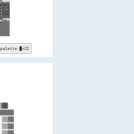
palette ▓→✊🏽
    

    

    

    

    

██  

▓▓▓▓

▒▒▓▓

▒▒▓▓

▒▒▓▓
