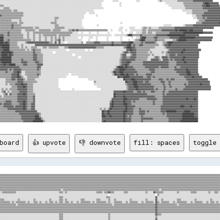
board
👍 upvote
👎 downvote
fill: spaces
toggle 
▒▒▒▒▒▒▒▒▒▒▒▒▒▒▒▒▒▒▒▒▒▒▒▒▒▒▒▒▒▒▒▒▒▒▒▒▒▒▒▒▒▒▒▒▒▒▒▒▒▒▒▒▒▒▒▒▒▒▒▒▒▒▒▒▒▒▒▒▒▒▒▒▒▒▒▒▒▒▒▒▒▒▒▒▒▒▒▒▒▒▒▒▒▒▒▒▒▒▒▒▒▒▒▒▒▒▒▒▒▒▒▒▒▒▒▒▒▒▒▒▒▒▒▒▒▒▒▒▒▒▒▒▒▒▒▒▒▒▒▒▒▒▒▒▒
▒▒▒▒▒▒▒▒▒▒▒▒▒▒▒▒▒▒▒▒▒▒▒▒▒▒▒▒▒▒▒▒▒▒▒▒▒▒▒▒▒▒▒▒▒▒▒▒▒▒▒▒▒▒▒▒▒▒▒▒▒▒▒▒▒▒▒▒▒▒▒▒▒▒▒▒▒▒▒▒▒▒▒▒▒▒▒▒▒▒▒▒▒▒▒▒▒▒▒▒▒▒▒▒▒▒▒▒▒▒▒▒▒▒▒▒▒▒▒▒▒▒▒▒▒▒▒▒▒▒▒▒▒▒▒▒▒▒▒▒▒▒▒▒▒▒▒▒▒▒▒▒▒▒▒▒▒▒▒▒▒▒▒▒▒▒▒▒▒▒▒▒▒▒▒▒▒▒▒▒▒▒▒▒▒▒▒▒▒▒▒▒▒▒▒▒▒▒▒▒▒▒▒▒▒▒▒▒▒▒▒▒▒▒▒▒▒▒▒▒▒▒▒▒▒▒▒▒▒▒▒▒▒▒▒▒▒▒▒▒▒▒▒▒▒▒▒▒▒▒▒▒▒▒▒▒
▒▒▒▒▒▒▒▒▒▒▒▒▒▒▒▒▒▒▒▒▒▒▒▒▒▒▒▒▒▒▒▒▒▒▒▒▒▒▒▒▒▒▒▒▒▒▒▒▒▒▒▒▒▒▒▒▒▒▒▒▒▒▒▒▒▒▒▒▒▒▒▒▒▒▒▒▒▒▒▒▒▒▒▒▒▒▒▒▒▒▒▒▒▒▒▒▒▒▒▒▒▒▒▒▒▒▒▒▒▒▒▒▒▒▒▒▒▒▒▒▒▒▒▒▒▒▒▒▒▒▒▒▒▒▒▒▒▒▒▒▒▒▒▒▒▒▒▒▒▒▒▒▒▒▒▒▒▒▒▒▒▒▒▒▒▒▒▒▒▒▒▒▒▒▒▒▒▒▒▒▒▒▒▒▒▒▒▒▒▒▒▒▒▒▒▒▒▒▒▒▒▒▒▒▒▒▒▒▒▒▒▒▒▒▒▒▒▒▒▒▒▒▒▒▒▒▒▒▒▒▒▒▒▒▒▒▒▒▒▒▒▒▒▒▒▒▒▒▒▒▒▒▒▒▒▒
▒▒▒▒▒▒▒▒▒▒▒▒▒▒▒▒▒▒▒▒▒▒▒▒▒▒▒▒▒▒▒▒▒▒▒▒▒▒▒▒▒▒▒▒▒▒▒▒▒▒▒▒▒▒▒▒▒▒▒▒▒▒▒▒▒▒▒▒▒▒▒▒▒▒▒▒▒▒▒▒▒▒▒▒▒▒▒▒▒▒▒▒▒▒▒▒▒▒▒▒▒▒▒▒▒▒▒▒▒▒▒▒▒▒▒▒▒▒▒▒▒▒▒▒▒▒▒▒▒▒▒▒▒▒▒▒▒▒▒▒▒▒▒▒▒▒▒▒▒▒▒▒▒▒▒▒▒▒▒▒▒▒▒▒▒▒▒▒▒▒▒▒▒▒▒▒▒▒▒▒▒▒▒▒▒▒▒▒▒▒▒▒▒▒▒▒▒▒▒▒▒▒▒▒▒▒▒▒▒▒▒▒▒▒▒▒▒▒▒▒▒▒▒▒▒▒▒▒▒▒▒▒▒▒▒▒▒▒▒▒▒▒▒▒▒▒▒▒▒▒▒▒▒▒▒▒
▒▒▒▒▒▒▒▒▒▒▒▒▒▒▒▒▒▒▒▒▒▒▒▒▒▒▒▒▒▒▒▒▒▒▒▒▒▒▒▒▒▒▒▒▒▒▒▒▒▒▒▒▒▒▒▒▒▒▒▒▒▒▒▒▒▒▒▒▒▒▒▒▒▒▒▒▒▒░░▒▒▒▒▒▒▒▒▒▒▒▒▒▒▒▒▒▒▒▒▒▒▒▒▒▒▒▒▒▒▒▒▒▒▒▒▒▒▒▒▒▒▒▒▒▒▒▒▒▒▒▒▒▒▒▒▒▒▒▒▒▒▒▒▒▒▒▒▒▒▒▒▒▒▒▒▒▒▒▒▒▒▒▒▒▒▒▒▒▒▒▒▒▒▒▒▒▒░░▒▒▒▒▒▒▒▒▒▒▒▒▒▒▒▒▒▒▒▒▒▒▒▒▒▒▒▒▒▒▒▒▒▒▒▒▒▒▒▒▒▒▒▒▒▒▒▒▒▒▒▒▒▒▒▒▒▒▒▒▒▒▒▒▒▒▒▒▒▒▒▒▒▒▒▒
▒▒░░░░▒▒▓▓▒▒▒▒▒▒░░▒▒▒▒▒▒▒▒▒▒▒▒▒▒░░░░░░░░░░░░░░░░░░░░░░░░░░░░░░░░░░░░░░░░░░░░▒▒▒▒░░▒▒░░░░░░░░░░░░░░░░░░░░░░░░░░░░░░▒▒▒▒▒▒░░▒▒▒▒▓▓▒▒▒▒░░░░░░░░░░▒▒▒▒░░░░░░░░░░░░░░░░░░▒▒░░░░░░▓▓▒▒▒▒▒▒▒▒░░░░░░░░░░░░░░▒▒░░░░░░░░░░░░▒▒▒▒▒▒░░░░░░░░░░░░▒▒░░░░▒▒▒▒░░▓▓▒▒▒▒▒▒░░░░░░░░
░░░░░░░░░░  ░░░░░░░░░░░░░░░░░░░░░░░░░░░░░░░░░░░░░░░░░░░░░░░░░░░░░░░░░░░░░░░░░░░░░░░░░░░░░░░░░░░░░░░░░░░░░░░░░░░░░░░░░░░░░░░░░░  ░░░░░░░░░░░░░░░░░░░░░░░░░░░░░░░░░░░░░░░░░░░░░░  ▒▒░░░░░░░░░░░░░░░░░░░░░░░░░░░░░░░░░░░░░░░░░░░░░░░░░░░░░░░░░░░░░░░░  ░░░░░░░░░░░░
░░░░░░░░▒▒▒▒░░░░░░░░░░░░░░░░░░░░░░░░░░░░░░░░░░░░░░░░░░░░░░░░░░░░░░░░░░░░░░░░▒▒▒▒░░░░░░░░░░░░░░░░░░░░░░░░░░░░░░░░░░░░░░░░░░░░▒▒▒▒░░░░░░░░░░░░░░░░░░░░░░░░░░░░░░░░░░░░░░░░░░░░░░▓▓░░░░░░░░░░░░░░░░░░░░░░░░░░░░░░░░░░░░░░░░░░░░░░░░░░░░░░░░░░░░░░░░▒▒▒▒░░░░░░░░░░░░
▒▒░░░░░░▒▒▒▒░░░░▒▒▒▒░░░░░░░░░░░░░░▒▒░░░░░░░░░░░░░░▒▒░░░░░░░░░░░░░░▒▒░░░░░░░░▒▒▒▒░░▒▒░░░░░░░░░░░░░░▒▒▒▒░░░░░░░░░░░░▒▒▒▒░░░░░░░░▒▒░░░░▒▒░░░░░░░░░░░░░░▒▒░░░░░░░░░░░░░░▒▒░░░░░░░░▓▓░░░░▒▒░░░░░░░░░░░░░░▒▒▒▒░░░░░░░░░░░░░░▒▒░░░░░░░░░░░░░░▒▒░░░░░░░░▒▒▒▒░░▒▒░░░░░░░░
▒▒▒▒▒▒▒▒▒▒▒▒▒▒░░▒▒▒▒▒▒▒▒▒▒░░▒▒░░▒▒▒▒▒▒▒▒▒▒░░▒▒░░░░▒▒▒▒░░▒▒░░░░▒▒░░▒▒▒▒░░▒▒░░▒▒▒▒░░▒▒▒▒░░▒▒░░░░▒▒░░▒▒▒▒▒▒▒▒▒▒░░▒▒░░▒▒▒▒▒▒▒▒▒▒░░▒▒░░░░▒▒▒▒▒▒▒▒░░░░▒▒░░▒▒▒▒▒▒▒▒░░░░▒▒░░▒▒▒▒▒▒▒▒░░▓▓▒▒░░▒▒▒▒▒▒▒▒░░░░▒▒░░▒▒▒▒▒▒▒▒▒▒░░░░▒▒░░▒▒▒▒▒▒▒▒░░░░▒▒░░▒▒▒▒░░▒▒░░▒▒▒▒░░▒▒▒▒░░▒▒▒▒
▒▒▒▒▒▒▒▒▒▒▒▒▒▒▒▒▒▒▒▒▒▒▒▒▒▒▒▒▒▒▒▒░░▒▒▒▒▒▒▒▒▒▒▒▒▒▒▒▒▒▒▒▒▒▒▒▒▒▒▒▒▒▒▒▒▒▒▒▒▒▒▒▒▒▒▒▒▒▒▒▒▒▒▒▒▒▒▒▒▒▒▒▒▒▒▒▒▒▒▒▒▒▒▒▒▒▒▒▒▒▒▒▒▒▒▒▒▒▒▒▒▒▒▒▒▒▒▒▒░░▒▒▒▒▒▒▒▒▒▒▒▒▒▒▒▒▒▒▒▒▒▒▒▒▒▒▒▒▒▒▒▒▒▒▒▒▒▒▒▒▒▒▓▓▒▒▒▒▒▒▒▒▒▒▒▒▒▒▒▒▒▒▒▒░░▒▒▒▒▒▒▒▒▒▒▒▒▒▒▒▒▒▒▒▒▒▒▒▒▒▒▒▒▒▒▒▒▒▒▒▒▒▒▒▒▒▒▒▒▒▒▒▒▒▒▒▒▒▒▒▒▒▒
▒▒▒▒▒▒▒▒▒▒▒▒▒▒▒▒▒▒▒▒▒▒▒▒▒▒▒▒▒▒▒▒▒▒▒▒▒▒▒▒▒▒▒▒▒▒▒▒▒▒▒▒▒▒▒▒▒▒▒▒▒▒▒▒▒▒▒▒▒▒▒▒▒▒▒▒▒▒▒▒▒▒▒▒▒▒▒▒▒▒▒▒▒▒▒▒▒▒▒▒▒▒▒▒▒▒▒▒▒▒▒▒▒▒▒▒▒▒▒▒▒▒▒▒▒▒▒▒▒▒▒▒▒▒▒▒▒▒▒▒▒▒▒▒▒▒▒▒▒▒▒▒▒▒▒▒▒▒▒▒▒▒▒▒▒▒▒▒▒▒▒▒▒▒▓▓▒▒▒▒▒▒▒▒▒▒▒▒▒▒▒▒▒▒▒▒▒▒▒▒▒▒▒▒▒▒▒▒▒▒▒▒▒▒▒▒▒▒▒▒▒▒▒▒▒▒▒▒▒▒▒▒▒▒▒▒▒▒▒▒▒▒▒▒▒▒▒▒▒▒▒▒▒▒▒▒
▒▒▒▒▒▒▒▒▒▒▒▒▒▒▒▒▒▒▒▒▒▒▒▒▒▒▒▒▒▒▒▒▒▒▒▒▒▒▒▒▒▒▒▒▒▒▒▒▒▒▒▒▒▒▒▒▒▒▒▒▒▒▒▒▒▒▒▒▒▒▒▒▒▒▒▒▒▒▒▒▒▒▒▒▒▒▒▒▒▒▒▒▒▒▒▒▒▒▒▒▒▒▒▒▒▒▒▒▒▒▒▒▒▒▒▒▒▒▒▒▒▒▒▒▒▒▒▒▒▒▒▒▒▒▒▒▒▒▒▒▒▒▒▒▒▒▒▒▒▒▒▒▒▒▒▒▒▒▒▒▒▒▒▒▒▒▒▒▒▒▒▒▒▒▓▓▒▒▒▒▒▒▒▒▒▒▒▒▒▒▒▒▒▒▒▒▒▒▒▒▒▒▒▒▒▒▒▒▒▒▒▒▒▒▒▒▒▒▒▒▒▒▒▒▒▒▒▒▒▒▒▒▒▒▒▒▒▒▒▒▒▒▒▒▒▒▒▒▒▒▒▒▒▒▒▒
▒▒▒▒▒▒▒▒▒▒▒▒▒▒▒▒▒▒▒▒▒▒▒▒▒▒▒▒▒▒▒▒▒▒▒▒▒▒▒▒▒▒▒▒▒▒▒▒▒▒▒▒▒▒▒▒▒▒▒▒▒▒▒▒▒▒▒▒▒▒▒▒▒▒▒▒▒▒▒▒▒▒▒▒▒▒▒▒▒▒▒▒▒▒▒▒▒▒▒▒▒▒▒▒▒▒▒▒▒▒▒▒▒▒▒▒▒▒▒▒▒▒▒▒▒▒▒▒▒▒▒▒▒▒▒▒▒▒▒▒▒▒▒▒▒▒▒▒▒▒▒▒▒▒▒▒▒▒▒▒▒▒▒▒▒▒▒▒▒▒▒▒▒▒▓▓▒▒▒▒▒▒▒▒▒▒▒▒▒▒▒▒▒▒▒▒▒▒▒▒▒▒▒▒▒▒▒▒▒▒▒▒▒▒▒▒▒▒▒▒▒▒▒▒▒▒▒▒▒▒▒▒▒▒▒▒▒▒▒▒▒▒▒▒▒▒▒▒▒▒▒▒▒▒▒▒
░░░░░░░░▒▒▒▒░░░░░░░░░░░░░░░░░░░░░░░░░░░░░░░░░░░░░░░░░░░░░░░░░░░░░░░░░░░░░░░░▒▒▒▒░░░░░░░░░░░░░░░░░░░░░░░░░░░░░░░░░░░░░░░░░░░░░░▒▒░░░░░░░░░░░░░░░░░░░░░░░░░░░░░░░░░░░░░░░░░░░░░░▓▓▒▒▒▒░░░░░░░░░░░░░░░░░░░░░░░░░░░░░░░░░░░░░░░░░░░░░░░░░░░░░░░░░░░░▒▒▒▒░░░░░░░░░░░░
░░░░░░░░▒▒▒▒░░░░░░░░░░░░░░░░░░░░░░░░░░░░░░░░░░░░░░░░░░░░░░░░░░░░░░░░░░░░░░░░▒▒▒▒░░░░░░░░░░░░░░░░░░░░░░░░░░░░░░░░░░░░░░░░░░░░░░▒▒░░░░░░░░░░░░░░░░░░░░░░░░░░░░░░░░░░░░░░░░░░░░░░▒▒░░░░░░░░░░░░░░░░░░░░░░░░░░░░░░░░░░░░░░░░░░░░░░░░░░░░░░░░░░░░░░░░▒▒▒▒░░░░░░░░░░░░
░░░░░░░░▒▒▒▒░░░░░░░░░░░░░░░░░░░░░░░░░░░░░░░░░░░░░░░░░░░░░░░░░░░░░░░░░░░░░░░░▒▒▒▒░░░░░░░░░░░░░░░░░░░░░░░░░░░░░░░░░░░░░░░░░░░░░░▒▒░░░░░░░░░░░░░░░░░░░░░░░░░░░░░░░░░░░░░░░░░░░░░░▓▓░░░░░░░░░░░░░░░░░░░░░░░░░░░░░░░░░░░░░░░░░░░░░░░░░░░░░░░░░░░░░░░░▒▒▒▒░░░░░░░░░░░░
░░░░░░░░▓▓▒▒░░░░░░░░░░░░░░░░░░░░░░░░░░░░░░░░░░░░░░░░░░░░░░░░░░░░░░░░░░░░░░░░▓▓▒▒░░░░░░░░░░░░░░░░░░░░░░░░░░░░░░░░░░░░░░░░░░░░▓▓▓▓░░░░░░░░░░░░░░░░░░░░░░░░░░░░░░░░░░░░░░░░░░░░▓▓▒▒▒▒░░░░░░░░░░░░░░░░░░░░░░░░░░░░░░░░░░░░░░░░░░░░░░░░░░░░░░░░░░░░░░▓▓▒▒░░░░░░░░░░░░
▓▓▓▓▓▓▓▓▓▓▓▓▓▓▓▓▓▓▓▓▓▓▓▓▓▓▓▓▓▓▓▓██▓▓▓▓▓▓▓▓▓▓██▓▓▓▓▓▓▓▓▓▓▓▓▓▓▒▒▓▓▓▓██▓▓▓▓▓▓▓▓▓▓▓▓▓▓▓▓▓▓▓▓▓▓▓▓▓▓▒▒▓▓▓▓▓▓▒▒██▓▓▓▓▓▓▓▓▓▓▓▓▓▓▓▓▓▓▓▓▓▓▓▓▓▓▓▓▓▓▓▓▓▓▓▓████▓▓▓▓▓▓▓▓▓▓▓▓▓▓▓▓▓▓▓▓▓▓▓▓▓▓▓▓▓▓▓▓▓▓▓▓▓▓▓▓▓▓██▓▓▓▓▓▓▓▓████▓▓▓▓▓▓▓▓██▓▓▓▓▓▓▓▓▓▓▓▓▓▓▓▓▓▓▓▓▒▒▓▓▓▓▓▓▒▒▓▓▓▓▓▓▒▒▓▓▓▓▓▓
████████████████████████████▓▓▓▓▓▓▓▓▓▓▓▓▓▓▓▓▓▓▓▓▓▓▓▓██▓▓▓▓▓▓▓▓▓▓▓▓▓▓▓▓▓▓▓▓▓▓▓▓▓▓▓▓▓▓▓▓▓▓▓▓▓▓▓▓▓▓▓▓▓▓▓▓▓▓▓▓▓▓▓▓▓▓▓▓▓▓▒▒▓▓▓▓▓▓▓▓▓▓▓▓▓▓▓▓▒▒▓▓▓▓▓▓▓▓▓▓▓▓▓▓▓▓▓▓▓▓▓▓▓▓▓▓▓▓▓▓▓▓▓▓▓▓▓▓▓▓▓▓▒▒▓▓▓▓▓▓▓▓▓▓▓▓▓▓▓▓▓▓██▓▓▓▓▓▓▓▓▓▓▓▓▓▓▓▓▓▓▓▓▓▓▓▓████████████████████████████████
▓▓██████▓▓██████████████████▓▓██▓▓▓▓▒▒▓▓▓▓▓▓██████▒▒▒▒▓▓▓▓████▓▓▓▓▓▓▒▒▓▓▓▓▓▓▒▒▓▓▓▓▓▓██▒▒▓▓▓▓██████▓▓░░▒▒▓▓██████▓▓▓▓▓▓▒▒▓▓▓▓▒▒▓▓▓▓▓▓▓▓▓▓▓▓▓▓██████▓▓▒▒▒▒▓▓██████▓▓▓▓▓▓██▓▓▓▓▓▓▒▒▓▓▓▓▓▓▒▒▓▓▓▓▓▓████▓▓▓▓▒▒▒▒▓▓▓▓██▓▓▓▓▓▓▒▒▓▓▓▓▓▓▓▓██▓▓██▓▓████████████▓▓██████▓▓██
▓▓▓▓▓▓▓▓▓▓██▓▓▓▓▓▓████▓▓▓▓██▓▓▓▓▓▓██▓▓▓▓▓▓▓▓▓▓▒▒▓▓▓▓▒▒▓▓▓▓▒▒▓▓▓▓██▓▓▓▓██▓▓▓▓▒▒▓▓▓▓▓▓▓▓▓▓▓▓██▓▓▓▓▓▓▒▒▒▒▒▒▓▓▓▓▒▒▓▓▓▓▓▓▓▓▓▓▓▓▓▓▒▒▓▓▓▓▓▓▓▓▓▓▓▓██▓▓▓▓▓▓▒▒▒▒▒▒▒▒▓▓▓▓▓▓██▓▓▓▓▓▓▓▓▓▓▒▒▓▓▓▓▓▓██▓▓▓▓▓▓▓▓▓▓▒▒▓▓▓▓▒▒▓▓▓▓▒▒▓▓▓▓██▓▓▓▓██▓▓▓▓▓▓▓▓▓▓██▓▓▓▓▓▓██▓▓▓▓▓▓████▓▓▓▓████
██▓▓▓▓▓▓██▓▓▓▓██▓▓▓▓▓▓████▓▓▓▓▓▓▒▒▓▓▓▓▓▓▓▓▓▓▒▒▒▒░░░░░░░░░░▒▒▒▒▓▓▓▓██▓▓▓▓▓▓▓▓▓▓▓▓▒▒▓▓▓▓▓▓▓▓▓▓▒▒▒▒░░░░░░░░░░░░▒▒▒▒▓▓▓▓▓▓▓▓▓▓▓▓▓▓▓▓▓▓▓▓▓▓▓▓▓▓▓▓▒▒▒▒░░░░░░░░░░░░▒▒▒▒▓▓▓▓▓▓▓▓▓▓▒▒▓▓▓▓▓▓▓▓▓▓▓▓▓▓▓▓▓▓▒▒▒▒░░░░░░░░░░▒▒▒▒▓▓▓▓▓▓▓▓▓▓▓▓▓▓████▓▓▓▓▓▓██▓▓▓▓████▓▓██▓▓██▓▓████
▓▓████▓▓▓▓████▓▓▓▓████▓▓▓▓██▓▓▓▓▒▒▓▓▓▓▓▓▓▓▒▒░░░░░░░░░░░░░░░░░░▒▒▓▓▓▓▓▓▒▒▒▒▓▓▓▓▒▒▓▓▒▒▓▓██▓▓▓▓▒▒░░░░░░░░░░░░░░░░░░▓▓▓▓▓▓▒▒▒▒▓▓▓▓▓▓▓▓▒▒▒▒▓▓▓▓▓▓░░░░░░░░░░░░░░░░░░░░▒▒▓▓▓▓▓▓▒▒▓▓▓▓▓▓▓▓▒▒▒▒▓▓▓▓▓▓▓▓░░░░░░░░░░░░░░░░░░▓▓▓▓▓▓▓▓▓▓▒▒▓▓▓▓▓▓▓▓████▓▓▓▓████▓▓▓▓████▓▓▓▓▓▓██
▓▓██▓▓▓▓██▓▓▓▓▓▓██▓▓▓▓██▓▓▓▓▓▓▓▓▓▓▓▓▓▓▓▓▓▓░░░░░░░░░░░░░░░░░░░░░░▒▒▓▓▓▓▓▓▓▓▓▓▓▓▓▓▓▓▓▓██▓▓▒▒▒▒░░░░░░░░░░░░░░░░░░░░░░▒▒▓▓▓▓▓▓▓▓▓▓▓▓▓▓▓▓██▓▓▒▒░░░░░░░░░░░░░░░░░░░░░░░░▒▒▓▓▓▓▓▓▓▓▓▓██▓▓▓▓▓▓▓▓▓▓▒▒░░░░░░░░░░░░░░░░░░░░░░▒▒▓▓▓▓██▓▓▓▓▓▓██▓▓▓▓▓▓██▓▓▓▓▓▓██▓▓██▓▓████████
▓▓██████▓▓██████▓▓████▓▓▓▓████▓▓▓▓██▓▓▓▓░░░░░░░░░░░░░░░░░░░░░░░░░░▓▓▒▒▓▓▓▓▓▓▓▓▓▓▓▓▓▓▓▓▒▒▒▒░░░░░░░░░░░░░░░░░░░░░░░░░░▒▒▒▒██▓▓▓▓▓▓▓▓██▒▒▒▒░░░░░░░░░░░░░░░░░░░░░░░░░░░░▒▒▓▓▓▓██▓▓██▓▓▓▓▓▓▒▒▓▓░░░░░░░░░░░░░░░░░░░░░░░░░░▓▓▓▓▓▓▓▓▓▓██▓▓▓▓██▓▓▓▓▓▓████▓▓▓▓██████▓▓████
▓▓██▓▓▓▓▓▓▓▓▓▓▓▓▓▓██▓▓██▓▓██▒▒▓▓▒▒▓▓▓▓░░░░░░░░░░░░░░░░░░░░░░░░░░░░░░▓▓▒▒▓▓▓▓▓▓▒▒▒▒▓▓▓▓▓▓░░░░░░░░░░░░░░░░░░░░░░░░░░░░▒▒▒▒▓▓▓▓▓▓▓▓▓▓▓▓▒▒▓▓░░░░░░░░░░░░░░░░░░░░░░░░░░░░▓▓▓▓▓▓▒▒▒▒▓▓▓▓▒▒▓▓▓▓░░░░░░░░░░░░░░░░░░░░░░░░░░░░░░▓▓▓▓▓▓▓▓▒▒██▓▓██▓▓██▓▓██▓▓██▓▓██▓▓████████
▓▓██▓▓▓▓▓▓██▓▓▓▓██████▓▓▓▓▓▓▓▓██▓▓▓▓▓▓░░░░░░░░░░░░░░░░░░░░░░░░░░░░░░▓▓▒▒████▓▓▓▓▓▓▓▓▓▓▒▒░░░░░░░░░░░░░░░░░░░░░░░░░░░░░░▒▒▓▓▓▓▓▓▓▓▓▓▓▓▒▒░░░░░░░░░░░░░░░░░░░░░░░░░░░░░░▒▒▓▓▓▓▓▓▓▓▓▓▓▓██▒▒▓▓░░░░░░░░░░░░░░░░░░░░░░░░░░░░░░▓▓▓▓████▓▓▓▓▓▓▓▓▓▓▒▒██████▓▓▓▓████▓▓██▓▓██
██▓▓▓▓▓▓▓▓▓▓████▓▓▓▓▓▓▓▓▓▓▓▓▓▓▓▓▓▓▓▓▒▒░░░░░░░░░░░░░░░░░░░░░░░░░░░░░░▒▒▓▓▓▓██▓▓▓▓▓▓▓▓▒▒░░░░░░░░░░░░░░░░░░░░░░░░░░░░░░░░▒▒▓▓▓▓▓▓▓▓▓▓▓▓▒▒░░░░░░░░░░░░░░░░░░░░░░░░░░░░░░░░▒▒▓▓▓▓▓▓▓▓██▓▓▓▓▒▒░░░░░░░░░░░░░░░░░░░░░░░░░░░░░░▒▒▓▓████▓▓████▓▓▓▓██▓▓▓▓▓▓██▓▓▓▓▓▓██▓▓▓▓██
▓▓▓▓▓▓██▒▒░░░░░░▒▒░░▒▒▓▓▓▓██▓▓▓▓▓▓▓▓▒▒░░░░░░░░░░▒▒░░  ░░░░░░░░░░░░░░░░▓▓▓▓░░░░░░▒▒░░░░░░░░░░░░░░░░░░░░░░░░░░░░░░░░░░░░░░▓▓▓▓▒▒▒▒▓▓▓▓▓▓░░░░░░  ░░░░▒▒░░░░░░░░  ░░░░░░░░▓▓▓▓▓▓▒▒▓▓▒▒██░░░░▒▒░░░░░░░░░░░░░░░░░░░░░░░░░░░░░░▒▒░░░░░░▒▒▓▓██▓▓▓▓████▓▓▓▓██▒▒░░░░░░░░░░
▓▓▓▓▒▒░░▒▒▒▒▒▒▓▓▓▓▓▓▒▒▒▒░░▓▓▓▓██▓▓▒▒░░░░░░▒▒▒▒▒▒▓▓▓▓▒▒▒▒░░░░░░░░░░░░░░░░░░▒▒▒▒▒▒▒▒▓▓▓▓▒▒▒▒░░░░░░░░░░░░░░░░░░▒▒▒▒▒▒▓▓▓▓▒▒▒▒░░▒▒▓▓██▓▓▒▒░░░░░░▒▒▒▒▒▒▓▓▓▓▒▒▓▓▒▒▒▒░░░░  ░░▒▒▓▓██▓▓▒▒░░▒▒▓▓▓▓▓▓▒▒▒▒▒▒░░░░░░░░░░░░░░░░░░▒▒▓▓▓▓▓▓▓▓▒▒▒▒░░░░▒▒▓▓████▓▓▓▓░░▒▒▒▒▓▓▓▓▒▒▒▒▒▒
░░▒▒▒▒▒▒▓▓▓▓▓▓▓▓▓▓▓▓▓▓▓▓▓▓▒▒░░░░░░▒▒▒▒▒▒▒▒▓▓▓▓▓▓▓▓▓▓▓▓▓▓▓▓▒▒▒▒░░░░░░▒▒▒▒▒▒▓▓▓▓▓▓▓▓▓▓▓▓▓▓▓▓▒▒▒▒░░░░░░▒▒▒▒▒▒▓▓▓▓▓▓▓▓▓▓▓▓▓▓▓▓▓▓▒▒▒▒░░░░░░▒▒▒▒▒▒▓▓▓▓▓▓▓▓▓▓▓▓▓▓▓▓▓▓▓▓▒▒▒▒▒▒░░░░░░▒▒▓▓▓▓▓▓▓▓▓▓▓▓▓▓▓▓▓▓▒▒▒▒▒▒░░░░░░░░▒▒▒▒▓▓▓▓▓▓▓▓▓▓▓▓▓▓▓▓▒▒▒▒▒▒░░░░░░▒▒▓▓▓▓▓▓▓▓▓▓▓▓▓▓▓▓
▓▓▓▓▓▓▓▓▓▓▓▓▓▓▓▓▓▓▓▓▓▓▓▓▓▓▓▓▓▓▓▓▓▓▓▓▓▓▓▓▓▓▓▓▓▓▓▓▓▓▓▓▓▓▓▓▓▓▓▓▓▓▓▓▓▓▓▓▓▓▓▓▓▓▓▓▓▓▓▓▓▓▓▓▓▓▓▓▓▓▓▓▓▓▓▓▓▓▓▓▓▓▓▓▓▓▓▓▓▓▓▓▓▓▓▓▓▓▓▓▓▓▓▓▓▓▓▓▓▓▓▓▓▓▓▓▓▓▓▓▓▓▓▓▓▓▓▓▓▓▓▓▓▓▓▓▓▓▓▓▓▓▓▓▓▓▓▓▓▓▓▓▓▓▓▓▓▓▓▓▓▓▓▓▓▓▓▓▓▓▓▓▓▓▓▓▓▓▓▓▓▓▓▓▓▓▓▓▓▓▓▓▓▓▓▓▓▓▓▓▓▓▓▓▓▓▓▓▓▓▓▓▓▓▓▓▓▓▓▓▓▓▓▓▓▓▓▓▓▓▓▓▓▓▓▓
▓▓▓▓▓▓▓▓▓▓▓▓▓▓▓▓▓▓▓▓▓▓▓▓▓▓▓▓▓▓▓▓▓▓▓▓▓▓▓▓▓▓▓▓▓▓▓▓▓▓▓▓▓▓▓▓▓▓▓▓▓▓▓▓▓▓▓▓▓▓▓▓▓▓▓▓▓▓▓▓▓▓▓▓▓▓▓▓▓▓▓▓▓▓▓▓▓▓▓▓▓▓▓▓▓▓▓▓▓▓▓▓▓▓▓▓▓▓▓▓▓▓▓▓▓▓▓▓▓▓▓▓▓▓▓▓▓▓▓▓▓▓▓▓▓▓▓▓▓▓▓▓▓▓▓▓▓▓▓▓▓▓▓▓▓▓▓▓▓▓▓▓▓▓▓▓▓▓▓▓▓▓▓▓▓▓▓▓▓▓▓▓▓▓▓▓▓▓▓▓▓▓▓▓▓▓▓▓▓▓▓▓▓▓▓▓▓▓▓▓▓▓▓▓▓▓▓▓▓▓▓▓▓▓▓▓▓▓▓▓▓▓▓▓▓▓▓▓▓▓▓▓▓▓▓▓
▓▓▓▓▓▓▓▓▓▓▓▓▓▓▓▓▓▓▓▓▓▓▓▓▓▓▓▓▓▓▓▓▓▓▓▓▓▓▓▓▓▓▓▓▓▓▓▓▓▓▓▓▓▓▓▓▓▓▓▓▓▓▓▓▓▓▓▓▓▓▓▓▓▓▓▓▓▓▓▓▓▓▓▓▓▓▓▓▓▓▓▓▓▓▓▓▓▓▓▓▓▓▓▓▓▓▓▓▓▓▓▓▓▓▓▓▓▓▓▓▓▓▓