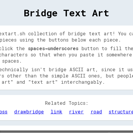
Bridge Text Art
extart.sh collection of bridge text art! You c
pieces using the buttons below each piece.
 click the
spaces→underscores
button to fill the
characters so that when you paste it somewhere
 spaces.
echnically isn't bridge ASCII art, since it us
rs other than the simple ASCII ones, but peopl
 art" and "text art" interchangably.
Related Topics:
oss
drawbridge
link
river
road
structur
████████████████████████████████████████████████████████████████████████████████████████████████████████████████