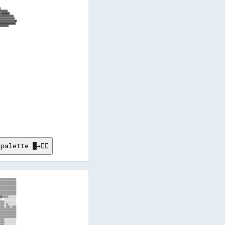
palette ▓→✊🏽
▓▓▓▓▓▓▓▓▓▓▓▓▓▓▓▓▓▓▓▓▓▓▓▓▓▓▓▓▓▓▓▓▓▓▓▓▓▓▓▓▓▓▓▓▓▓▓▓▓▓▓▓▓▓▓▓▓▓▓▓▓▓▓▓▓▓▓▓▓▓▓▓▓▓▓▓▓▓▓▓▓▓▓▓▓▓▓▓▓▓▓▓▓▓▓▓▓▓▓▓▓▓▓▓▓▓▓▓▓▓▓▓▓▓▓▓▓▓▓▓▓▓▓▓▓▓▓▓▓▓▓▓▓
▓▓▓▓▓▓▓▓▓▓▓▓▓▓▓▓▓▓▓▓▓▓▓▓▓▓▓▓▓▓▓▓▓▓▓▓▓▓▓▓▓▓▓▓▓▓▓▓▓▓▓▓▓▓▓▓▓▓▓▓▓▓▓▓▓▓▓▓▓▓▓▓▓▓▓▓▓▓▓▓▓▓▓▓▓▓▓▓▓▓▓▓▓▓▓▓▓▓▓▓▓▓▓▓▓▓▓▓▓▓▓▓▓▓▓▓▓▓▓▓▓▓▓▓▓▓▓▓▓▓▓▓▓▓▓▓▓▓▓▓▓▓▓▓▓▓▓▓▓▓▓▓▓▓▓▓▓▓▓▓▓▓▓▓▓▓▓▓▓▓▓▓▓▓▓▓▓▓▓▓▓▓▓▓▓▓▓▓▓▓▓▓▓▓▓▓▓▓▓▓▓▓▓▓▓▓▓▓▓▓▓▓▓▓▓▓▓▓▓▓▓▓▓▓▓▓▓▓▓▓▓▓▓▓▓▓▓▓▓▓▓▓▓▓▓▓▓▓▓▓▓▓▓▓▓▓
▓▓▓▓▓▓▓▓▓▓▓▓▓▓▓▓▓▓▓▓▓▓▓▓▓▓▓▓▓▓▓▓▓▓▓▓▓▓▓▓▓▓▓▓▓▓▓▓▓▓▓▓▓▓▓▓▓▓▓▓▓▓▓▓▓▓▓▓▓▓▓▓▓▓▓▓▓▓▓▓▓▓▓▓▓▓▓▓▓▓▓▓▓▓▓▓▓▓▓▓▓▓▓▓▓▓▓▓▓▓▓▓▓▓▓▓▓▓▓▓▓▓▓▓▓▓▓▓▓▓▓▓▓▓▓▓▓▓▓▓▓▓▓▓▓▓▓▓▓▓▓▓▓▓▓▓▓▓▓▓▓▓▓▓▓▓▓▓▓▓▓▓▓▓▓▓▓▓▓▓▓▓▓▓▓▓▓▓▓▓▓▓▓▓▓▓▓▓▓▓▓▓▓▓▓▓▓▓▓▓▓▓▓▓▓▓▓▓▓▓▓▓▓▓▓▓▓▓▓▓▓▓▓▓