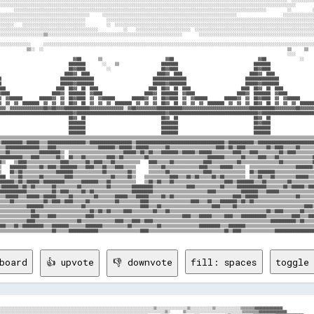
░░░░░░░░░░░░░░░░░░░░░░░░░░░░░░░░░░░░░░░░░░░░░░░░░░░░░░░░░░░░░░░░░░░░░░░░░░░░░░░░░░░░░░░░░░░░░░░░░░░░░░░░░░░░░░░░░░░░░░░░░░░░░░░░░░░░░░░░░░░░░         
       ░░░░░░░░░░░░░░░░░░░░░░░░░░░░░░░░░░░░░░░░░░░░░░░░░░░░░░░░░░░░░░░░░░░░░░░░░░░░░░░░░░░░░░░░░░░░░░░░░░░░░░░░░░░░░░░░░░░░░░░░          ░░          ░
░░░░░░░░░░░░░░░░░░░░░░░░░░░░░░░░░░░░░░░░░░░      ░░░░░░░░░░░░░░░░░░░░░░░░░░░░░░░░░░░░░░░░░░░░░░░░░░░░░░░░░░░░░░░░                      ░░░░░░░░░░░░░░░
░░░░░░░░░░░░░░░░░░░░░░░░░░░░░░░░░░░░░░░░░          ░░░░░░░░░░░░░░░░░░░░░░░░░░░░░░░░░░░░░░░░░░░░░░░░░░░░░░░░░░░░░░░░░░░░░░░░░░░░░░░░░░░░░░░░░░░░░░░░░░░
░░░░░░░    ░░░░░░░░░░░░░░░░░░░░░░░░░░░░░░          ░░  ░░░░░░░░░░░░░░░░░░░░░░░░░░░░░░░░░░░░░░░░░░░░░░░░░░░░░░░░░░░░░░░░░░░░░░░░░░░░░░░░░░░░░░░░░░░░░░░
░░░░░░░░░░░░░░░░░░░░░░░░░░░░░░░░░░░░░░░░░░░░░░░            ░░    ░░░░░░░░░░░░░░░░░░░░░░░░░░  ░░░░░░░░░░░░░░░░░░░░░░░░░░░░░░░░░░░░░░░░░░░░░░░░░░░░░░░░░
░░░░░░░░░░░░░░░░░░░░░▒▒░░░░░░░░░░░░░░░░░░░░░░░░░░░░░░░░░░░░░░░░░░░░░░░░░░░░░░░░░░░░░░░░        ░░░░░░░░░░░░░░░░░░░░░░░░░░░░░░░░░░░░░░░░░░░░░░░░░░░░░░░
░░░░░░░░░░░░░░░      ░░░░░░░░░░░░░░░░░░░░░░░░░░░░░░░░░░░░░░░░░░░░░░░░░░░░░░░░░░░░░░░░░░░░░░░░░░░░░░░░░░░░░░░░░░░░░░░░░░░░░░░░░░░░░░░░░░░░░░░░░░░░░░░░░
             ▒▒░░  ░░                                                                                                                    ▒▒      ▒▒   
                                                                                                                                         ░░░░         
                                   ▓▓██        ▒▒                              ▓▓██                                        ▓▓██                ░░     
                                 ████████        ░░    ▒▒                    ████████                                    ████████                     
                                 ██▓▓████          ░░                        ██▓▓████                                    ██▓▓████                     
                               ████▓▓  ████                                ████▓▓  ████                                ████▓▓  ████                   
█                            ████████████████                            ████████████████                            ████████████████                 
█                            ██████▓▓████████                            ██████▓▓████████                            ██████▓▓████████                 
███                        ████  ██▓▓  ██  ████                        ████  ██▓▓  ██  ████                        ████  ██▓▓  ██  ████               
▓████                    ████▓▓  ████████  ▓▓████                    ████▓▓  ████████  ▓▓████                    ████▓▓  ████████  ▓▓████             
▓  ▓▓██████        ██████▓▓  ▓▓  ██▓▓████  ▓▓  ▓▓██████        ██████▓▓  ▓▓  ██▓▓████  ▓▓  ▓▓██████        ██████▓▓  ▓▓  ██▓▓████  ▓▓  ▓▓██████       
▓  ▓▓  ▓▓  ████████  ▓▓  ▓▓  ▓▓  ██▓▓  ██  ▓▓  ▓▓  ▓▓  ████████  ▓▓  ▓▓  ▓▓  ██▓▓  ██  ▓▓  ▓▓  ▓▓  ████████  ▓▓  ▓▓  ▓▓  ██▓▓  ██  ▓▓  ▓▓  ▓▓  ███████
▓▓▓░░▓▓▓▓▓▓▓▓▓▓▓▓▓▓▓▓██▓▓██▓▓▓▓████████████▓▓▓▓▓▓▓▓▓▓▓▓▓▓▓▓░░▓▓██▓▓▓▓▓▓▓▓▓▓████████████▓▓▓▓▓▓▓▓▓▓▓▓▓▓▓▓▓▓▓▓▓▓▓▓▓▓▓▓▓▓▓▓████████████▓▓▓▓▓▓▓▓▓▓██▓▓▓▓▓▓▓
███████████████████████████████████▓▓██████████████████████████████████████████▓▓██████████████████████████████████████████▓▓█████████████████████████
                                 ██▓▓  ██                                    ██▓▓  ██                                    ██▓▓  ██                     
                                 ████████                                    ████████                                    ██▓▓████                     
                                 ████████                                    ████████                                    ████████                     
                                 ████████                                    ████████                                    ████████                     
▒▒▒▒▒▒▒▒▒▒▒▒▒▒▒▒▒▒▒▒▒▒▒▒▒▒▒▒▒▒▒▒▒▒▒▒▒▒▒▒▒▒▒▒▒▒▒▒▒▒▒▒▒▒▒▒▒▒▒▒▒▒▒▒▒▒▒▒▒▒▒▒▒▒▒▒▒▒▒▒▒▒▒▒▒▒▒▒▒▒▒▒▒▒▒▒▒▒▒▒▒▒▒▒▒▒▒▒▒▒▒▒▒▒▒▒▒▒▒▒▒▒▒▒▒▒▒▒▒▒▒▒▒▒▒▒▒▒▒▒▒▒▒▒▒▒▒▒▒▒
▒██████████▒▒██████▒▒▒▒██████████████████▒▒████████████████████▒▒██████████████████████████████████████████▒▒████████████▒▒███████████████████████████
▒▒▒████████████████▒▒▒▒████▒▒▒▒▒▒▒▒▒▒▒▒▒▒▒▒▒▒▒▒████████▒▒██████▒▒██████▒▒▒▒▒▒▒▒██▒▒▒▒▒▒▒▒▒▒▒▒▒▒▒▒▒▒▒▒▒▒████▒▒██▒▒████▒▒▒▒▒▒▒▒▒▒██▒▒████▒▒▒▒▒▒██▒▒▒▒▒▒▒
▒▒▒██▒▒▒▒▒▒▒▒▒▒▒▒▒▒██████████▒▒  ▒▒▒▒▒▒▒▒▒▒▒▒▒▒▒▒▒▒▒▒▒▒▒▒▒▒██████▒▒██▒▒██▒▒▒▒████████▒▒██████▒▒██████▒▒▒▒▒▒▒▒▒▒████▒▒▒▒████▒▒▒▒▒▒▒▒▒▒██▒▒████▒▒▒▒▒▒▒▒▒
███████████▒▒▒▒████▒▒▒▒▒▒▒▒██▒▒  ██▒▒▒▒██▒▒▒▒▒▒▒▒▒▒████▒▒██▒▒▒▒▒▒▒▒▒▒██▒▒▒▒▒▒▒▒▒▒▒▒▒▒▒▒▒▒▒▒▒▒▒▒▒▒▒▒████████▒▒▒▒▒▒▒▒██▒▒▒▒▒▒████▒▒▒▒██▒▒▒▒▒▒▒▒▒▒▒▒▒▒▒▒█
█▒▒    ▒▒████▒▒▒▒▒▒▒▒▒▒▒▒▒▒▒▒████▒▒▒▒▒▒▒▒██▒▒████▒▒▒▒██▒▒▒▒▒▒▒▒▒▒▒▒    ████▒▒▒▒▒▒██▒▒▒▒▒▒▒▒▒▒▒▒▒▒████▒▒▒▒▒▒▒▒▒▒▒▒██▒▒▒▒▒▒▒▒▒▒▒▒▒▒▒▒▒▒██▒▒▒▒▒▒▒▒▒▒▒▒▒▒█
▒    ████████▒▒▒▒▒▒██▒▒████▒▒████████▒▒▒▒████▒▒▒▒██▒▒▒▒████▒▒▒▒▒▒      ▒▒▒▒▒▒██▒▒▒▒▒▒▒▒▒▒▒▒▒▒▒▒████▒▒▒▒▒▒██████▒▒▒▒▒▒  ▒▒▒▒▒▒▒▒▒▒▒▒▒▒▒▒▒▒▒▒▒▒████████▒
▒    ██▒▒██▒▒▒▒▒▒▒▒▒▒▒▒▒▒▒▒████████▒▒▒▒▒▒▒▒▒▒▒▒▒▒██▒▒▒▒▒▒▒▒▒▒██▒▒      ▒▒▒▒▒▒▒▒██▒▒▒▒▒▒▒▒▒▒▒▒▒▒▒▒████▒▒▒▒▒▒▒▒▒▒▒▒▒▒▒▒  ██▒▒████████▒▒▒▒▒▒▒▒▒▒▒▒▒▒▒▒▒▒▒
███  ▒▒▒▒██▒▒▒▒▒▒▒▒██▒▒▒▒▒▒▒▒▒▒████▒▒▒▒▒▒▒▒▒▒▒▒▒▒▒▒▒▒██▒▒▒▒▒▒██▒▒    ▒▒▒▒▒▒▒▒▒▒▒▒████▒▒▒▒██▒▒██▒▒▒▒▒▒██▒▒██▒▒▒▒▒▒▒▒▒▒  ▒▒▒▒██▒▒▒▒██▒▒▒▒▒▒▒▒▒▒██████▒▒▒
███████▒▒██▒▒██████▒▒██████████▒▒▒▒▒▒▒▒████████▒▒▒▒██▒▒▒▒▒▒▒▒▒▒▒▒    ▒▒██▒▒██▒▒▒▒██▒▒▒▒▒▒▒▒▒▒▒▒▒▒▒▒▒▒▒▒▒▒▒▒████▒▒████████▒▒▒▒██▒▒▒▒▒▒▒▒▒▒██▒▒▒▒▒▒▒▒▒▒▒
▒████████▒▒██▒▒██▒▒▒▒▒▒▒▒██▒▒▒▒▒▒▒▒▒▒██▒▒▒▒▒▒▒▒▒▒▒▒██▒▒▒▒▒▒▒▒▒▒██████████▒▒▒▒▒▒▒▒▒▒▒▒▒▒▒▒████▒▒▒▒▒▒▒▒▒▒▒▒██▒▒▒▒▒▒██████████████▒▒▒▒▒▒▒▒██▒▒██████▒▒███
█████████████▒▒▒▒▒▒▒▒▒▒▒▒██▒▒████▒▒▒▒▒▒██▒▒██▒▒▒▒▒▒▒▒▒▒▒▒▒▒▒▒▒▒██████████▒▒▒▒▒▒▒▒▒▒▒▒▒▒▒▒▒▒▒▒▒▒▒▒▒▒████▒▒▒▒▒▒▒▒▒▒▒▒████████▒▒▒▒██████▒▒▒▒▒▒▒▒▒▒▒▒▒▒▒▒▒
▒▒▒██████▒▒▒▒██████▒▒██████▒▒▒▒▒▒██▒▒▒▒▒▒▒▒▒▒██▒▒▒▒▒▒▒▒██████▒▒▒▒██████▒▒▒▒▒▒██▒▒██▒▒▒▒▒▒▒▒▒▒▒▒▒▒▒▒▒▒▒▒▒▒▒▒▒▒▒▒████▒▒██████▒▒▒▒▒▒▒▒▒▒▒▒▒▒▒▒▒▒██▒▒▒▒▒▒▒
▒▒▒▒▒██▒▒▒▒▒▒▒▒▒▒▒▒▒▒██▒▒████▒▒████▒▒▒▒▒▒██▒▒▒▒▒▒▒▒▒▒▒▒██▒▒▒▒▒▒▒▒▒▒████▒▒▒▒▒▒▒▒▒▒▒▒▒▒▒▒▒▒▒▒████▒▒▒▒██▒▒▒▒████████▒▒██▒▒██▒▒▒▒▒▒▒▒▒▒▒▒▒▒▒▒▒▒▒▒▒▒▒▒▒▒▒▒▒
▒▒▒▒▒▒▒▒▒▒▒▒▒████████▒▒▒▒▒▒▒▒▒▒▒▒▒▒▒▒▒▒██▒▒▒▒▒▒▒▒▒▒▒▒▒▒▒▒▒▒▒▒▒▒▒▒▒▒████▒▒▒▒██▒▒▒▒▒▒▒▒▒▒▒▒▒▒▒▒▒▒▒▒▒▒▒▒████▒▒▒▒▒▒██▒▒▒▒▒▒▒▒▒▒▒▒▒▒▒▒▒▒▒▒▒▒▒▒▒▒▒▒▒▒▒▒████▒
▒▒▒▒▒▒▒▒▒▒▒▒▒▒▒██▒▒▒▒▒▒▒▒▒▒▒▒▒▒▒▒▒▒▒▒▒▒▒▒▒▒██▒▒██▒▒██▒▒▒▒▒▒████▒▒▒▒▒▒▒▒▒▒██▒▒▒▒██▒▒▒▒▒▒▒▒▒▒▒▒▒▒▒▒▒▒▒▒▒▒▒▒▒▒▒▒▒▒▒▒▒▒▒▒▒▒▒▒▒▒▒▒▒▒██▒▒████▒▒▒▒▒▒▒▒██▒▒▒▒▒
▒▒▒▒▒▒▒▒▒▒▒▒▒▒▒████▒▒▒▒████▒▒▒▒▒▒▒▒▒▒▒▒▒▒████▒▒▒▒▒▒▒▒▒▒▒▒▒▒▒▒▒▒▒▒▒▒▒▒▒▒▒▒▒▒▒▒▒▒▒▒▒▒▒▒▒▒████▒▒▒▒██████▒▒▒▒▒▒████▒▒▒▒████████████▒▒▒▒▒▒▒▒▒▒▒▒████▒▒▒▒███
▒▒▒▒▒▒▒▒▒▒▒▒▒████▒▒▒▒▒▒▒▒▒▒▒▒▒▒▒▒▒▒▒▒██▒▒▒▒▒▒▒▒▒▒▒▒▒▒▒▒████▒▒▒▒████▒▒████▒▒▒▒▒▒▒▒▒▒▒▒▒▒▒▒▒▒▒▒▒▒▒▒▒▒▒▒▒▒▒▒▒▒▒▒▒▒▒▒▒▒▒▒▒▒▒▒▒▒▒▒▒▒▒▒████████████▒▒██▒▒▒▒▒
███▒▒▒▒██▒▒██████████▒▒▒▒████████▒▒▒▒▒▒▒▒████████▒▒▒▒▒▒▒▒▒▒▒▒██▒▒▒▒▒▒▒▒▒▒▒▒██▒▒▒▒▒▒▒▒▒▒▒▒▒▒▒▒▒▒██████████▒▒▒▒████████▒▒▒▒▒▒▒▒▒▒▒▒▒▒▒▒▒▒▒▒▒▒▒▒▒▒▒▒▒▒▒▒▒
board
👍 upvote
👎 downvote
fill: spaces
toggle 
░░░░░░░░░░░░░░░░░░░░░            ░░                              ░░░░░░░░░░░░░░░░░░▒▒▒▒▒▒▒▒▒▒▒▒▒▒▒▒▒▒▒▒▓▓████▓▓▓▓▓▓▓▓▓▓
▓▓▒▒▒▒░░░░░░▒▒░░▒▒▒▒░░░░░░░░░░░░░░░░░░░░░░░░░░░░░░░░░░░░░░░░░░░░░░░░░░░░░░░░░░░░░░░░░░░░░░░░░░░░░░░░░░░░░░░░░░░░░░░░░░░░            ░░                                ░░░░░░░░░░░░░░░░▒▒▒▒▒▒▒▒▒▒▒▒▒▒▒▒▒▒▓▓▓▓████▓▓▓▓▓▓▓▓▓▓
▓▓▓▓▓▓▓▓▓▓▒▒▒▒▒▒░░░░▒▒▒▒▒▒░░░░░░░░░░░░░░░░░░░░░░░░░░░░░░░░░░░░░░░░░░░░░░░░░░░░░░░░░░░░░░░░░░░░░░░░░░░░░░░░░░░░░░░░░░░░░░░░                                              ░░░░░░░░░░░░░░▒▒▒▒▒▒▒▒▒▒▒▒▒▒▒▒▒▒▓▓▓▓▓▓▓▓▓▓▓▓▓▓▓▓▓▓
▓▓▓▓████▓▓▒▒▒▒▒▒▒▒▒▒▒▒▒▒▒▒▒▒░░▒▒▒▒░░░░░░░░░░░░░░░░░░░░░░░░░░░░░░░░░░░░░░░░░░░░░░░░░░░░░░░░░░░░░░░░░░░░░░░░░░░░░░                                                            ░░░░░░░░░░▒▒▒▒▒▒▒▒▒▒▒▒▒▒▒▒▓▓▓▓▓▓▓▓▓▓▓▓▓▓▓▓▓▓▓▓
▒▒▓▓██████▒▒▒▒▓▓▒▒▒▒▒▒▒▒▒▒▒▒▒▒▒▒▒▒▒▒▒▒▒▒░░░░░░░░░░░░░░░░░░░░░░░░░░░░░░░░░░░░░░░░░░░░░░░░░░░░░░░░░░░░░░░░  ░░░░░░                                                              ░░░░░░▒▒▒▒▒▒▒▒▒▒▒▒▓▓▓▓▓▓▓▓▓▓▓▓▓▓▓▓▓▓████████
▓▓▓▓██████▒▒▒▒▒▒▓▓▒▒▒▒▒▒▒▒▒▒▒▒▒▒▒▒▒▒▒▒▒▒░░░░░░░░░░░░░░░░░░░░░░░░░░░░░░░░░░░░░░░░░░░░░░░░░░░░░░░░░░░░░░        ░░                                                                ░░░░▒▒▒▒▒▒▓▓▓▓▓▓▓▓▓▓▓▓▓▓▓▓▓▓▓▓▓▓▓▓▓▓▓▓▓▓▓▓
▓▓▓▓▓▓▓▓██▓▓▒▒▒▒▒▒▒▒▒▒▒▒▒▒▒▒▒▒▒▒▒▒▒▒▒▒░░░░░░░░░░░░░░░░░░░░░░░░░░░░░░░░░░▒▒▒▒░░░░░░░░░░░░░░░░░░░░░░░░░░                                                                          ░░░░▒▒▒▒▒▒▓▓▒▒▓▓▓▓▓▓▓▓▓▓▓▓▓▓▓▓▓▓▓▓▓▓▓▓▓▓▓▓
▓▓▓▓▓▓▓▓▓▓▓▓▒▒▒▒▒▒▒▒▒▒▒▒▒▒▒▒░░░░░░░░▒▒░░░░░░░░░░░░░░░░░░░░░░░░░░░░░░░░░░▒▒░░░░░░░░░░░░░░░░░░░░░░░░░░                                                                              ░░▒▒▒▒▒▒▓▓▓▓▓▓▓▓▓▓▓▓▓▓▓▓▓▓▓▓▓▓▓▓▓▓▓▓▓▓██
▒▒▒▒▓▓▓▓▓▓▓▓▒▒▒▒▒▒▒▒▒▒▒▒▒▒▒▒▒▒▒▒▒▒░░▒▒▒▒░░░░░░░░░░░░░░░░░░░░░░░░░░░░▒▒▒▒▒▒░░░░░░░░░░░░░░░░░░░░░░░░░░                          ░░                                                  ▒▒▒▒▒▒▓▓▓▓▓▓▓▓▓▓▓▓▓▓▓▓▓▓████████████████
▒▒▒▒▒▒▒▒▓▓▓▓▒▒▒▒▒▒▒▒▒▒▒▒▒▒▒▒▓▓▒▒▒▒▒▒▒▒░░░░░░░░░░░░░░░░░░░░░░░░░░░░░░░░░░▒▒▒▒░░░░░░░░░░░░░░░░░░░░░░░░          ░░                                            ░░░░░░░░        ░░▒▒▒▒▒▒▒▒▓▓▓▓▓▓▓▓▓▓▓▓▓▓▓▓▓▓▓▓▓▓▓▓▓▓▓▓▓▓▓▓▓▓▓▓
▒▒▒▒▒▒██████▓▓▒▒▒▒▒▒▒▒▒▒▒▒▒▒▓▓▒▒▒▒▒▒▒▒▒▒▒▒▒▒▒▒▒▒▒▒░░▒▒▒▒░░░░░░░░░░░░░░░░▒▒▒▒▒▒▒▒▒▒░░░░░░░░░░░░░░░░░░░░                        ░░░░    ░░░░░░    ░░▒▒▒▒░░▒▒░░░░░░░░▒▒▒▒▒▒▒▒▒▒▒▒▒▒▒▒▓▓▓▓▓▓▓▓▓▓▓▓▓▓▓▓▓▓▓▓▓▓▓▓▓▓▓▓▓▓▓▓▓▓▓▓▓▓▓▓
▒▒▒▒▓▓████████▒▒▒▒▒▒▒▒▒▒▒▒▒▒▒▒▒▒▒▒▒▒▒▒░░░░▒▒▒▒▒▒▒▒▒▒░░░░▒▒▒▒▒▒▒▒▒▒▒▒░░▒▒▒▒▒▒▒▒░░░░░░░░▒▒▒▒▓▓▒▒▓▓▒▒▒▒▒▒▒▒▒▒▒▒▒▒▒▒▒▒▒▒▒▒▒▒▒▒▒▒▒▒  ░░    ░░░░  ░░  ░░░░░░░░░░░░▒▒▒▒░░▒▒▒▒▒▒▒▒▒▒▒▒▒▒▓▓▓▓▓▓▓▓▓▓▓▓▓▓██▓▓████████▓▓████▓▓▓▓▓▓▓▓▓▓
▒▒▓▓██████████▓▓▒▒▒▒▒▒▒▒▓▓▒▒▒▒▒▒▒▒▒▒▒▒░░░░░░▒▒░░░░▒▒▒▒▒▒▒▒▒▒▒▒▒▒▒▒▒▒▒▒▒▒▒▒▒▒▒▒▒▒▒▒▒▒▒▒▒▒▒▒░░░░░░  ░░    ░░    ░░      ░░        ░░    ░░░░  ░░░░░░▒▒▒▒░░▒▒▒▒░░░░▒▒▒▒▒▒▒▒▒▒▒▒▒▒▓▓▓▓▓▓▓▓▓▓▓▓▓▓████████████████████▓▓▓▓▓▓▓▓▓▓
▓▓▓▓████████████▓▓▓▓▒▒▒▒▓▓▒▒▒▒▒▒▒▒▒▒▒▒▒▒░░░░▒▒░░░░▒▒░░░░▒▒░░▒▒▒▒▒▒▒▒▒▒▒▒▒▒░░▒▒▒▒▒▒▒▒▒▒▒▒░░░░░░░░░░░░░░░░░░░░░░░░░░░░░░░░░░░░░░░░░░  ░░░░░░░░░░░░▒▒████▒▒▒▒▒▒▒▒▓▓▒▒▒▒▒▒▒▒▒▒▒▒▒▒▓▓▓▓▓▓▓▓▓▓▓▓██████████████████▓▓▓▓▓▓▓▓▓▓▓▓▓▓
▓▓▓▓████▓▓▓▓████████▒▒▒▒▒▒▒▒▒▒▒▒▒▒▒▒▒▒▒▒░░░░▒▒░░░░▒▒░░░░▒▒░░░░▒▒░░░░▒▒░░▒▒░░▒▒░░▒▒░░░░░░░░░░░░░░  ░░    ░░░░  ░░      ░░        ░░      ░░  ░░░░▓▓████▒▒▒▒▒▒▒▒▓▓▓▓▒▒▒▒▒▒▒▒▒▒▒▒▓▓▓▓▓▓▓▓▓▓████████████████▓▓▓▓▓▓▓▓▓▓▓▓▓▓▓▓▓▓
▓▓▓▓▓▓▓▓▓▓▓▓▓▓▓▓████▒▒▒▒▓▓▒▒▒▒▒▒▒▒▒▒▒▒▒▒▒▒▒▒▒▒▒▒░░▒▒░░░░▒▒░░░░▒▒░░░░▒▒░░▒▒▒▒▓▓░░▒▒░░░░░░░░░░░░░░░░░░    ░░    ░░      ░░        ░░    ░░  ░░▒▒▒▒▓▓████▒▒▒▒▒▒▒▒▒▒▓▓▒▒▒▒▒▒▒▒░░░░░░░░▒▒▒▒▓▓████████▓▓▓▓▓▓▓▓▓▓▓▓▓▓▓▓▓▓▓▓▓▓▓▓▓▓
▓▓▓▓▓▓▓▓▓▓▓▓██▓▓████▓▓██▓▓▒▒▒▒▒▒▒▒░░░░░░░░▒▒▓▓▓▓▓▓▓▓▓▓▓▓▓▓▓▓▓▓▓▓▓▓▒▒▒▒░░▓▓░░▓▓░░░░  ░░░░░░░░░░░░░░▒▒  ▒▒▒▒▒▒▒▒▓▓▓▓▓▓▒▒▒▒▒▒▒▒▒▒▒▒▓▓▒▒▒▒▒▒▒▒▓▓▓▓▓▓▓▓████▒▒▒▒▒▒▒▒▓▓▒▒▓▓▓▓▓▓▓▓▓▓▒▒░░░░░░▒▒▒▒▓▓████▓▓▓▓▓▓▓▓▓▓▓▓▓▓▓▓▓▓▓▓▓▓▓▓▓▓▓▓
▒▒▒▒▓▓▓▓▓▓▓▓▓▓████████████▒▒▒▒▒▒▒▒░░░░▒▒░░░░░░░░░░░░▓▓▓▓▓▓▓▓▓▓▓▓▓▓▓▓▓▓▓▓▓▓▓▓▓▓▓▓▓▓▓▓▓▓▓▓▓▓▓▓▓▓▓▓▓▓▓▓▓▓▓▓▓▓▓▓▓▓▓▓▓▓▓▓▓▓▓▓▓▓▓▓▓▓▓▓▓▓██▓▓▓▓▓▓▓▓▓▓▓▓▓▓████▒▒▓▓▒▒▒▒▓▓▓▓▒▒▒▒▒▒▒▒▒▒▒▒▒▒▒▒░░░░▒▒▓▓▓▓██▓▓▓▓▓▓▓▓▓▓▓▓▓▓▓▓▓▓▓▓▓▓▓▓▓▓▓▓
▒▒▒▒▒▒▒▒▓▓▒▒▓▓▓▓▓▓████████▒▒▒▒▒▒▒▒▒▒░░▒▒░░▒▒░░░░▒▒▒▒▒▒░░░░░░▒▒▒▒░░▒▒▒▒▒▒▒▒▒▒░░░░░░▒▒▒▒▓▓▓▓▓▓▓▓▓▓▓▓▓▓▓▓▓▓▓▓▓▓▓▓▓▓▓▓▒▒▒▒▒▒▒▒░░░░░░░░░░░░░░░░░░░░▒▒▓▓████▓▓▓▓▒▒▒▒▒▒▒▒▒▒▒▒▒▒▒▒▒▒▒▒░░░░░░░░░░▒▒▓▓▓▓▓▓▓▓▓▓▓▓▓▓▓▓▓▓▓▓▓▓▓▓▓▓▓▓▓▓▓▓
▒▒▒▒▒▒▒▒▓▓▒▒▓▓▓▓▓▓▓▓██████▒▒▒▒▒▒▒▒▒▒▒▒▒▒▒▒░░▒▒░░▒▒▓▓▒▒▒▒▒▒░░░░░░░░░░░░░░░░░░░░░░░░░░  ░░░░░░░░░░░░░░░░  ░░  ░░░░░░░░░░░░░░░░░░░░░░░░░░░░░░░░░░▓▓▓▓██▓▓▓▓▒▒▒▒▒▒▒▒▒▒▒▒▒▒░░░░░░░░░░░░░░░░░░▒▒▓▓▓▓▓▓▓▓▓▓▓▓▓▓██▓▓▓▓▓▓▓▓▓▓▓▓▓▓▓▓
▒▒▒▒▒▒▒▒▓▓▓▓▓▓▓▓▓▓██████████▓▓▒▒▒▒▒▒▒▒▒▒▒▒▒▒▒▒▒▒▒▒▓▓▒▒▒▒▒▒░░░░░░░░░░░░  ░░░░░░░░░░░░░░░░░░░░░░░░░░░░░░░░░░░░░░░░░░░░░░░░░░░░░░░░░░░░░░░░░░░░▒▒▓▓▓▓▒▒▓▓▓▓▓▓▒▒▒▒▒▒▒▒▒▒▒▒░░▒▒░░░░░░░░░░▒▒░░▒▒▓▓▓▓▓▓▓▓▓▓▓▓▓▓██▓▓▓▓▓▓▓▓▓▓▓▓▓▓▓▓
▒▒▒▒▒▒▒▒▓▓▓▓▓▓▓▓▓▓██████▓▓██▓▓▒▒▒▒▒▒▒▒▒▒▒▒▒▒▒▒▒▒▒▒▓▓▓▓▒▒▒▒▒▒░░░░░░░░░░░░░░░░░░░░░░░░░░░░░░  ░░░░░░░░░░░░░░░░░░░░░░░░░░░░░░░░░░░░░░░░░░░░░░▒▒▓▓▓▓░░░░▒▒▓▓▓▓▒▒▒▒▒▒▒▒▒▒▒▒▒▒░░▒▒░░░░░░░░░░░░▒▒▒▒▓▓▓▓▓▓▒▒▓▓▓▓▓▓▓▓▓▓▓▓▓▓▓▓▓▓▓▓▓▓
▒▒▒▒▒▒▒▒▓▓▓▓▓▓▓▓▓▓██████████▒▒▒▒▒▒▒▒▒▒▒▒▒▒▒▒▒▒▒▒▒▒▓▓▓▓▒▒▒▒▒▒░░░░░░░░░░░░░░░░░░░░░░░░░░░░░░░░░░░░  ░░░░░░░░░░░░░░░░░░░░░░░░░░░░░░░░░░░░░░░░▒▒▓▓▓▓▒▒▒▒▓▓▓▓▓▓▒▒▒▒▒▒▒▒▒▒▒▒░░░░░░▒▒▓▓▒▒░░▓▓▓▓▓▓▒▒▓▓▓▓▓▓▓▓▓▓▓▓▓▓██▓▓▓▓▓▓▓▓▓▓▓▓▓▓
▒▒▒▒▒▒▒▒▓▓▓▓▓▓▓▓████████████▒▒▒▒▒▒▒▒▒▒▓▓▒▒▒▒▒▒▒▒▒▒▓▓▓▓▒▒▒▒▒▒░░░░░░░░░░░░░░░░░░░░░░░░░░░░░░░░░░░░░░░░░░░░░░░░░░░░░░░░░░░░░░░░░░░░░░░░░░░░░░▒▒▓▓▓▓▓▓▓▓▓▓▓▓▓▓▒▒▒▒▒▒▒▒▒▒▒▒░░░░▓▓▓▓▓▓▓▓▒▒░░▓▓▓▓▓▓▒▒▓▓▒▒▓▓▓▓▓▓▓▓██▓▓▓▓▓▓▓▓▓▓▓▓▓▓
▒▒▒▒▒▒▓▓▒▒▓▓▓▓▓▓▓▓██████████▒▒▒▒▒▒▒▒▒▒▓▓▓▓▓▓▒▒▒▒▒▒▒▒▓▓▓▓▒▒▒▒░░░░░░░░░░░░░░░░░░░░░░░░░░░░░░░░░░░░░░░░░░░░░░░░░░░░░░░░░░░░░░░░░░░░░░░░░░░░░░▒▒▓▓▓▓▓▓██▓▓▒▒▒▒▒▒▒▒▒▒▒▒▓▓▓▓▓▓▓▓▓▓▓▓▓▓▓▓▓▓▓▓▓▓▓▓▓▓▒▒▒▒▒▒▒▒▓▓▓▓▓▓▓▓██▓▓▓▓▓▓▓▓▓▓▓▓
▒▒▒▒▓▓▓▓▓▓▓▓▓▓▓▓▓▓▓▓██▓▓▓▓██████▒▒▒▒▒▒▒▒▓▓▓▓▒▒▒▒▒▒▒▒▒▒▓▓▓▓▓▓░░░░░░░░░░░░░░░░░░░░░░░░░░░░░░░░░░░░░░░░░░░░░░░░░░░░░░░░░░░░░░░░░░░░░░░░░░░░░░▒▒▓▓▓▓██▓▓▒▒▒▒▒▒▒▒▒▒▒▒▒▒▓▓▓▓▓▓▓▓▓▓▓▓▓▓▓▓▓▓▓▓▓▓▓▓▓▓▒▒▒▒▒▒▒▒▓▓▓▓▓▓▓▓▓▓▓▓▓▓▓▓▓▓▓▓▓▓
▒▒▒▒▒▒▓▓▓▓▓▓▒▒▒▒▓▓▓▓▓▓▓▓▓▓▓▓▓▓▓▓▓▓▓▓▒▒▒▒▒▒▒▒▒▒▒▒▒▒▒▒▒▒▓▓▓▓░░░░░░░░░░░░░░░░░░░░░░░░░░░░░░░░░░░░░░░░░░░░░░░░░░░░░░░░░░░░░░░░░░░░░░░░░░░░▒▒██████▓▓██▓▓▓▓▓▓▒▒▒▒▒▒▒▒▒▒▒▒▓▓▓▓▓▓▓▓▓▓▓▓▓▓▒▒▓▓▓▓▓▓▓▓▒▒▒▒▒▒▓▓▒▒▒▒▓▓▓▓▓▓▓▓▓▓▓▓▓▓▓▓▓▓
▒▒▒▒▒▒▒▒▒▒▓▓▓▓▓▓▓▓▓▓▓▓▓▓▒▒▓▓▒▒▓▓▓▓▓▓▓▓▒▒▒▒▒▒▒▒▒▒▒▒▒▒▒▒▓▓▒▒░░░░░░░░░░░░░░░░░░░░░░░░░░░░░░░░░░░░░░░░░░░░░░░░░░░░░░░░░░░░░░░░░░░░░░░░░░▒▒▓▓▓▓██████▓▓▓▓▓▓▓▓▓▓▒▒▒▒▒▒▒▒▒▒▒▒▒▒▓▓▓▓▓▓▒▒▒▒▒▒▒▒▒▒▒▒▒▒▒▒▒▒▒▒▓▓▓▓▓▓▓▓▓▓▓▓██▓▓▓▓▓▓▓▓▓▓
▒▒▒▒▒▒▒▒▒▒▒▒▒▒▒▒▒▒▒▒▒▒▓▓▒▒▒▒▒▒▓▓▓▓██▓▓░░░░▒▒▒▒▒▒▒▒▒▒▒▒▒▒▒▒░░░░░░░░░░░░░░░░░░░░░░░░░░░░░░░░░░░░░░░░░░░░░░░░░░░░░░░░░░░░░░░░░░░░░░░░▒▒██▓▓▓▓████▓▓▓▓▓▓▓▓▓▓▓▓▓▓▒▒▒▒▒▒▒▒▒▒▒▒▒▒▓▓▓▓▒▒▒▒▒▒▒▒▒▒▒▒▒▒▒▒▒▒▒▒▒▒▓▓▓▓▓▓▓▓▓▓████▓▓▓▓▓▓▓▓
▒▒░░░░▒▒░░▒▒▒▒▒▒▒▒▒▒▒▒▒▒▒▒▒▒▓▓▓▓▓▓██▒▒░░░░▒▒▒▒▒▒▒▒▒▒▒▒▓▓▒▒░░░░░░░░░░░░░░░░░░░░░░░░░░░░  ░░░░░░░░░░░░░░░░░░░░░░░░░░░░░░░░░░░░░░░░░░▒▒██▓▓▓▓████▓▓██▓▓▓▓▓▓▒▒▓▓▒▒▒▒▒▒▒▒▓▓▓▓▓▓▒▒▒▒▒▒▒▒▒▒▒▒▒▒▒▒▒▒▒▒▒▒▒▒▒▒▒▒▓▓▓▓▓▓▓▓████▓▓▓▓▓▓▓▓
░░▒▒▒▒░░░░░░░░▒▒▒▒▒▒▒▒▒▒▒▒▒▒▓▓▓▓▓▓██▓▓▒▒░░░░▒▒▒▒▒▒▒▒▒▒▒▒░░░░░░░░░░░░░░░░░░░░░░░░░░░░        ░░░░░░░░░░░░░░░░░░░░░░░░░░░░░░░░░░░░░░░░██▓▓▓▓██████▓▓▓▓▓▓▓▓▓▓▓▓▓▓▒▒▒▒▓▓▓▓▒▒▓▓▒▒▒▒▒▒▒▒▒▒▒▒▒▒▒▒▒▒▒▒▒▒▒▒▒▒▒▒▒▒▓▓▓▓▓▓▓▓██▓▓▓▓▓▓▓▓
▒▒▒▒░░░░▒▒░░▒▒░░░░░░░░▒▒▒▒▒▒▓▓▓▓▒▒▓▓▓▓▓▓▒▒░░▒▒▒▒▒▒▒▒░░░░░░░░░░░░░░░░░░░░░░░░                    ░░░░░░░░░░░░░░░░░░░░░░░░░░░░░░░░░░░░██▓▓▓▓▓▓████▓▓▓▓▓▓▓▓▓▓▓▓▓▓▓▓▒▒▒▒▒▒▒▒▓▓▓▓▒▒▒▒▓▓▒▒▓▓▓▓▒▒▒▒▒▒▒▒▒▒▒▒▓▓▓▓▓▓▓▓▓▓▓▓▓▓▓▓▓▓▓▓▓▓
▒▒▒▒▒▒▒▒░░▒▒░░▒▒░░░░░░▒▒▒▒▒▒▒▒▒▒▒▒▓▓▓▓▓▓▒▒▒▒▒▒▒▒▒▒▒▒▒▒░░░░░░░░░░░░░░░░░░░░░░                        ▒▒░░░░░░░░░░░░░░░░░░░░░░░░░░░░░░██▓▓▓▓▓▓████▓▓▓▓▓▓▒▒▓▓▓▓▒▒▒▒▒▒▒▒▒▒▒▒▓▓▓▓▒▒▒▒▓▓▒▒▒▒▒▒▒▒▒▒▒▒▒▒▒▒▒▒▓▓▓▓▓▓▓▓▓▓▓▓▓▓▓▓▓▓▓▓▓▓
░░░░▒▒░░▒▒░░░░▒▒░░░░░░▒▒░░▒▒▒▒▒▒▓▓▓▓▓▓██▓▓▓▓▒▒▒▒▒▒░░░░░░░░░░░░░░░░░░░░░░░░░░                        ░░░░░░░░░░░░░░░░░░░░░░░░░░░░░░░░▒▒▓▓▓▓▓▓████▓▓▓▓▓▓▓▓▓▓▓▓▓▓▒▒▒▒▒▒▒▒▒▒▒▒▓▓▒▒▒▒▓▓▒▒▒▒▒▒▒▒▒▒▒▒▒▒▓▓▒▒▓▓▓▓▓▓▓▓▓▓▓▓██▓▓▓▓▓▓▓▓
░░░░░░▒▒▒▒░░░░░░░░░░░░░░░░░░▒▒▒▒▒▒▓▓▓▓▓▓██▓▓▒▒▒▒▒▒░░░░░░░░░░░░░░░░░░░░░░░░░░                          ░░░░░░░░░░░░░░░░░░░░░░░░░░░░░░▒▒▓▓▓▓▓▓████▓▓▓▓▓▓▓▓▓▓▓▓▓▓▓▓▒▒▒▒▒▒▒▒▒▒▓▓▒▒▒▒▓▓▒▒▒▒▒▒▒▒▒▒▒▒▒▒▓▓▓▓▓▓▓▓▓▓▓▓▓▓▓▓▓▓▓▓▓▓▓▓▓▓
░░░░▒▒▒▒░░▒▒░░▒▒░░▒▒░░▒▒░░▒▒▒▒▒▒▒▒▓▓▓▓▓▓▓▓▓▓▒▒▒▒▒▒░░░░░░░░░░░░░░░░░░░░░░░░░░░░        ░░                  ░░░░░░░░░░░░░░░░░░░░░░░░░░▒▒▓▓▓▓▓▓▓▓██▓▓▓▓▓▓▓▓▓▓▓▓▓▓▓▓▒▒▓▓▒▒▒▒▒▒▓▓▒▒▒▒▒▒▒▒▒▒▓▓▒▒▒▒▒▒▓▓▓▓▓▓▓▓▓▓▓▓▓▓▓▓▓▓▓▓▓▓▓▓▓▓▓▓
▒▒▒▒▒▒▓▓▒▒▒▒░░▒▒░░▒▒▓▓░░▒▒░░▒▒▒▒▒▒▒▒▓▓▓▓▓▓▓▓▒▒▒▒▒▒░░░░░░░░░░░░░░░░░░░░░░░░░░░░░░░░░░░░░░░░░░░░░░░░░░░░░░░░░░░░░░░░░░░░░░░░░░░░░░░░░░▓▓▓▓▓▓▓▓▓▓██▓▓▓▓▓▓▓▓▒▒▒▒▓▓▓▓▒▒▓▓▒▒▒▒▒▒▓▓▓▓▒▒▒▒▒▒▒▒▓▓▒▒▒▒▓▓▓▓▓▓▓▓▓▓▓▓▓▓▓▓▓▓▓▓▓▓▓▓▓▓▓▓▓▓
░░▓▓▓▓▓▓░░▓▓▓▓▒▒░░░░▒▒▓▓░░▓▓▒▒▒▒▒▒▓▓▓▓▓▓██▓▓▒▒▒▒▒▒▒▒░░░░░░░░░░░░░░░░░░░░░░░░░░░░░░░░░░░░░░░░░░░░░░░░░░░░░░░░░░░░░░░░░░░░░░░░░░░░░░░░██▓▓▓▓▓▓▓▓▓▓▓▓▓▓▓▓▓▓▓▓▓▓▓▓▓▓▓▓▓▓▓▓▒▒▒▒▒▒▒▒▒▒▒▒▒▒▒▒▓▓▒▒▓▓▓▓▓▓▓▓▓▓▓▓▓▓▓▓▓▓▓▓▓▓▓▓▓▓▓▓▓▓▓▓
▒▒▒▒▒▒▒▒▒▒▒▒▒▒▒▒▒▒░░▒▒▒▒▒▒▒▒▒▒▒▒▒▒▓▓▓▓▓▓▓▓▓▓▒▒▒▒▒▒▓▓░░░░░░░░░░░░░░░░░░░░░░░░░░░░░░░░░░░░░░░░░░░░░░░░░░░░░░░░░░░░░░░░░░░░░░░░░░░░░░░░██▓▓▓▓▓▓▓▓██▓▓▓▓▓▓▓▓▓▓▓▓▓▓▓▓▓▓▓▓▓▓▓▓▓▓▓▓▓▓▒▒▒▒▒▒▒▒▓▓▓▓▓▓▓▓▓▓▓▓▓▓▓▓▓▓▓▓▓▓▓▓▓▓▓▓▓▓▓▓▓▓▓▓
▓▓▒▒▒▒▒▒▒▒▒▒▒▒▒▒▒▒▒▒▒▒▒▒▒▒▒▒▒▒▒▒▒▒▓▓▓▓▓▓▓▓▓▓▒▒▒▒▒▒▓▓░░░░░░░░░░░░░░░░░░░░░░░░░░░░░░░░░░░░░░░░░░░░░░░░░░░░░░░░░░░░░░░░░░░░░░░░░░░░░░▓▓▓▓▓▓▓▓▓▓▓▓████▓▓▓▓▓▓▓▓▓▓▓▓▒▒▒▒▒▒▒▒▓▓▓▓▓▓▓▓▓▓▒▒▒▒▒▒▓▓▓▓▓▓▓▓▓▓▓▓▓▓▓▓▓▓▓▓▓▓▓▓██▓▓▓▓▓▓██▓▓
▓▓▒▒▒▒▒▒▒▒▒▒▓▓▓▓▒▒▒▒▒▒▓▓▓▓▓▓▒▒▒▒▒▒▓▓▓▓▓▓██▓▓▒▒▒▒▒▒▓▓░░░░░░░░░░░░░░░░░░░░░░░░░░░░░░░░░░░░░░░░░░░░░░░░░░░░░░░░░░░░░░░░░░░░░░░░░░░░▒▒██▓▓▓▓▓▓▓▓▓▓██▓▓▓▓▓▓▒▒▓▓▒▒▒▒▒▒▒▒▒▒▒▒▒▒▒▒▒▒▓▓▒▒▒▒▒▒▒▒▓▓▓▓▓▓▓▓▓▓▓▓▓▓▓▓▓▓▓▓▓▓▓▓▓▓▓▓▓▓▓▓▓▓▓▓
▒▒▒▒▓▓▒▒▒▒▒▒▓▓▓▓▓▓▒▒▓▓▓▓▓▓▓▓▒▒▒▒▒▒▒▒▓▓▓▓██▓▓▒▒▒▒▓▓▓▓░░░░░░░░░░░░░░░░░░░░░░░░░░░░░░░░░░░░░░░░░░░░░░░░░░░░░░░░░░░░░░░░░░░░░░░░░░░░▓▓██▓▓▓▓▓▓▓▓▓▓████▓▓▓▓▒▒▒▒▒▒▒▒▒▒▒▒▒▒▒▒▒▒▒▒▒▒▓▓▒▒▒▒▒▒▒▒▓▓▓▓▓▓▓▓▓▓▓▓▓▓▓▓▓▓▓▓▓▓▓▓▓▓▓▓▓▓▓▓▓▓▓▓
▒▒▒▒▓▓▓▓▓▓▒▒▒▒▒▒▒▒▒▒▓▓▓▓▓▓▓▓▓▓▒▒▓▓▓▓▓▓▓▓██▓▓▒▒▒▒▓▓▓▓░░░░░░░░░░░░░░░░░░░░░░░░░░░░░░░░░░░░░░░░░░░░░░░░░░░░░░░░░░░░░░░░░░░░░░░░░░░░▓▓██▓▓▓▓▓▓▓▓▓▓▓▓█