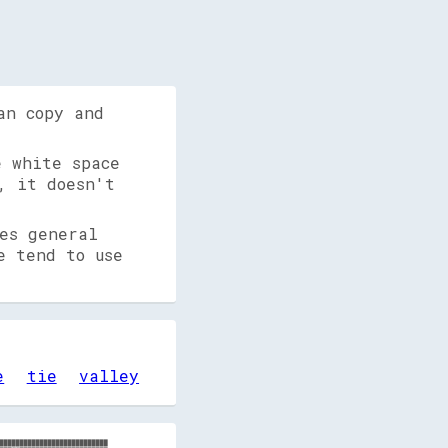
an copy and
 white space
, it doesn't
es general
e tend to use
e
tie
valley
███████████████████████████
