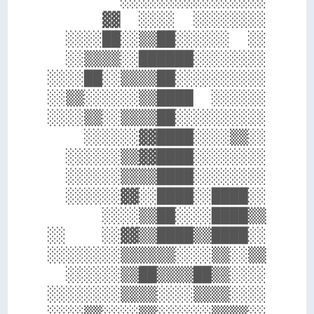
      ▓▓  ░░░░  ░░░░░░░░

  ░░░░██░░▒▒██░░░░░░  ░░

  ░░▒▒▒▒░░██████░░░░░░░░

░░░░██░░▒▒▒▒██░░░░░░░░░░

░░▒▒░░░░░░▒▒████  ░░░░░░

░░░░▒▒░░▒▒▒▒██░░░░░░░░░░

    ░░░░░░▓▓████░░░░▒▒░░

  ░░░░░░▒▒▓▓████░░░░░░░░

  ░░░░░░▒▒▒▒████░░░░░░░░

  ░░░░░░▓▓░░████░░████░░

      ░░░░▒▒██░░░░████▒▒

░░    ░░▓▓▒▒████▒▒████░░

░░░░░░░░▒▒▒▒▒▒░░░░▒▒░░▒▒

  ░░░░░░▒▒██▒▒▒▒██▒▒░░░░

░░░░░░░░▒▒▒▒░░░░▒▒▒▒░░░░
