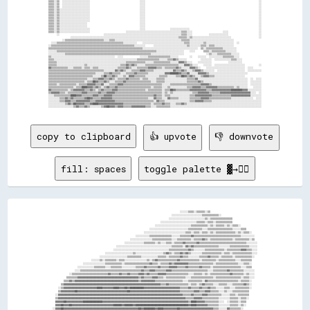
▒▒▒▒░░▒▒  ░░░░░░░░░░░░░░░░░░░░                                    ░░░░                                                                                  ░░

▒▒▒▒░░▒▒  ░░░░░░░░░░░░░░░░░░░░                                    ░░░░                                                                                  ░░

▒▒▒▒░░▒▒  ░░░░░░░░░░░░░░░░░░░░                                    ░░░░                                                                                  ░░

▒▒▒▒░░▒▒░░░░░░░░░░░░░░░░░░░░░░                                    ░░░░                                                                                  ░░

▒▒▒▒░░▒▒░░░░░░░░░░░░░░░░░░░░░░                                    ░░░░                                                                                  ░░

▒▒▒▒░░▒▒░░░░░░░░░░░░░░░░░░░░░░                                    ░░░░                                                                                  ░░

▒▒▒▒░░▒▒░░░░░░░░░░░░░░░░░░░░░░                                    ░░░░                                                                                  ░░

▒▒▒▒░░▒▒░░░░░░░░░░░░░░░░░░░░░░                                    ░░░░                                                                                  ░░

▒▒▒▒░░▒▒░░░░░░░░░░░░░░░░░░░░                                      ░░░░                                                                                  ░░

▒▒▒▒░░▒▒░░░░░░░░░░░░░░░░░░░░                                      ░░░░                                                                                  ░░

▒▒▒▒░░▒▒░░░░░░░░░░░░░░░░░░░░░░                                    ░░░░                  ░░░░░░░░░░░░░░                                                  ░░

▒▒▒▒░░▒▒░░░░░░░░░░░░░░░░░░░░░░                          ░░░░░░░░░░░░░░░░░░░░░░░░░░░░░░░░░░░░░░░░▒▒▒▒░░░░                      ░░░░                      ░░

      ░░                                ░░░░░░░░░░░░░░░░░░░░░░░░░░░░░░░░░░░░░░░░░░░░░░░░░░░░░░░░▒▒▒▒░░░░            ░░░░░░░░░░░░░░                      ░░

                ░░░░░░░░░░░░░░░░░░░░░░░░░░░░░░░░░░░░░░░░░░░░░░░░░░░░░░░░░░░░░░░░░░░░░░░░░░░░░░▒▒▒▒▒▒░░▒▒░░░░░░░░░░░░░░░░░░░░░░░░░░░░                    ░░

          ░░▒▒▒▒▒▒▒▒▒▒▒▒▒▒▒▒▒▒▒▒▒▒▒▒▒▒▒▒░░░░▒▒▒▒░░░░░░░░░░░░░░░░░░░░░░░░░░░░░░░░░░░░░░░░░░░░░░░░▒▒▒▒▒▒░░░░░░░░░░░░░░░░░░░░░░░░░░░░░░░░                    

  ░░░░▒▒▒▒▒▒▒▒▒▒▒▒▒▒▒▒▒▒▒▒▒▒▒▒▒▒▒▒▒▒▒▒▒▒▒▒▒▒▒▒▒▒▒▒▒▒▒▒░░░░░░░░░░    ░░░░░░░░░░░░░░░░░░░░░░░░░░░░░░▒▒▒▒░░░░░░░░░░▒▒░░░░░░░░░░░░░░░░░░░░  ░░                

░░▒▒▒▒▒▒▒▒▒▒▒▒▒▒▒▒▒▒▒▒▒▒▒▒▒▒▒▒▒▒▒▒▒▒▒▒▒▒▒▒▒▒▒▒▒▒▒▒▒▒▒▒▒▒▒▒▒▒▒▒░░░░░░░░      ░░░░░░░░░░░░░░░░░░░░░░░░▒▒░░░░░░░░▒▒▒▒░░▒▒▒▒░░░░░░░░░░░░░░                    

▒▒▒▒▒▒▒▒▒▒▒▒▒▒▒▒▒▒▒▒▒▒▒▒▒▒▒▒▒▒▒▒▒▒▒▒▒▒▒▒▒▒▒▒▒▒▒▒▒▒▒▒▒▒▒▒▒▒▒▒▒▒▒▒▒▒▒▒░░░░░░░░░░░░░░░░░░░░░░░░░░░░░░░░░░░░░░░░  ▒▒░░▒▒▒▒▒▒▒▒▒▒▒▒░░░░░░░░░░                  

░░░░░░▒▒▒▒▒▒▒▒▒▒▒▒▒▒▒▒▒▒▒▒▒▒▒▒▒▒▒▒▒▒▒▒▒▒▒▒▒▒▒▒▒▒▒▒▒▒▒▒▒▒▒▒▒▒▒▒▒▒▒▒▒▒▒▒▒▒▒▒▒▒▒▒░░░░░░░░░░░░░░░░░░░░    ░░░░      ▒▒▒▒░░▒▒▒▒▒▒▒▒▒▒░░░░░░░░                  

░░░░░░░░░░░░▒▒▒▒▒▒▒▒▒▒▒▒▒▒▒▒▒▒▒▒▒▒▒▒▒▒▒▒▒▒▒▒▒▒▒▒▒▒▒▒▒▒▒▒▒▒▒▒▒▒▒▒▒▒▒▒▒▒▒▒▒▒░░░░░░░░░░░░░░░░░░░░░░░░                ░░▒▒░░░░▒▒▒▒▒▒▒▒▒▒░░░░░░                

▒▒░░░░░░░░░░░░░░░░░░░░░░░░░░░░░░░░░░░░░░░░░░░░░░  ░░░░            ░░░░░░▒▒▒▒▒▒▒▒▒▒▒▒▒▒▒▒░░░░░░        ░░    ░░░░░░  ░░░░░░░░░░▒▒▒▒▒▒▒▒░░░░                

▒▒▒▒░░░░░░░░░░░░░░░░░░░░░░░░░░░░░░░░░░░░░░░░░░░░░░░░░░░░░░░░░░░░▒▒▒▒▒▒▒▒▒▒▒▒▒▒▒▒░░░░░░▒▒▒▒▓▓▒▒░░░░░░          ░░░░░░░░  ░░░░░░░░░░░░▒▒▒▒░░░░              

▒▒▒▒▒▒░░░░░░░░░░░░░░░░░░░░░░░░░░░░░░░░░░░░░░░░░░░░░░░░░░▒▒▒▒▒▒▒▒▒▒▒▒▒▒░░░░░░▒▒▒▒▒▒▒▒▒▒▒▒░░░░░░▓▓▓▓▒▒░░░░    ░░░░░░░░░░            ░░░░░░░░░░              

▒▒▒▒▒▒░░░░░░░░░░░░░░░░░░░░▒▒░░░░░░░░░░░░░░░░░░░░░░░░▒▒▒▒▓▓▒▒▓▓▒▒░░░░░░▒▒▒▒▒▒▒▒▒▒▒▒▒▒▒▒▒▒▒▒▒▒▒▒░░░░▓▓▓▓▒▒░░░░    ░░░░░░  ░░░░░░░░░░░░░░░░░░░░░░          ░░

▓▓▒▒▒▒▒▒▒▒▒▒▒▒░░░░▒▒▒▒▒▒░░▒▒▒▒░░▒▒▒▒░░░░░░░░░░░░░░▒▒▒▒▒▒▓▓▒▒░░░░▒▒▒▒▒▒▒▒▓▓▓▓▓▓▒▒▒▒░░▒▒▒▒▒▒▒▒▓▓▒▒░░░░░░▓▓▓▓▒▒░░    ░░░░░░░░░░░░░░░░░░░░░░░░░░░░  ░░░░      

▒▒▒▒▒▒▒▒▒▒▒▒▒▒▒▒▒▒▒▒▒▒▒▒▒▒▒▒▒▒▒▒▒▒▒▒▒▒▒▒░░░░░░░░▓▓▒▒▓▓▒▒░░░░▒▒▒▒▒▒▓▓▓▓▒▒▒▒▒▒░░░░░░░░░░░░░░▓▓▒▒▒▒▓▓▒▒░░░░▒▒▓▓▓▓▒▒░░░░░░░░  ░░░░░░░░░░░░░░░░░░░░  ░░░░░░░░░░

▒▒▒▒▒▒▒▒▒▒▒▒▒▒▒▒▒▒▒▒▒▒▒▒▒▒▒▒▒▒▒▒▒▒░░░░░░▒▒▒▒▓▓▒▒▒▒▒▒░░░░▒▒▒▒▒▒▓▓▒▒▒▒▒▒▒▒░░░░░░░░░░░░▓▓▓▓██████▓▓▒▒▒▒▓▓░░░░░░▓▓▓▓▓▓▒▒░░░░░░░░░░░░░░░░░░░░░░░░░░░░          

▒▒▒▒▒▒▒▒▒▒▒▒▒▒▒▒▒▒▒▒▒▒▒▒▒▒▒▒▒▒▒▒░░░░░░▒▒██▒▒▒▒▓▓▒▒░░░░▒▒░░▓▓▓▓▒▒▒▒▒▒▒▒░░░░░░░░░░▒▒▒▒▒▒░░░░░░▒▒▒▒██▓▓▒▒▓▓▒▒░░░░▒▒▓▓▓▓▒▒▒▒░░░░░░░░░░░░░░░░░░░░░░            

▒▒▒▒▒▒▒▒▒▒▒▒▒▒▒▒▒▒▒▒▒▒▒▒▒▒▒▒░░░░▒▒▒▒▓▓▓▓▒▒▒▒▓▓▒▒░░▒▒▒▒▒▒▓▓▒▒▒▒▒▒▒▒░░▒▒▒▒░░░░░░▒▒▒▒▒▒░░░░░░░░░░░░░░░░▒▒▒▒▒▒▓▓░░░░░░░░░░░░░░░░░░░░░░░░░░░░░░░░░░░░  ░░  ░░░░

▒▒▒▒▒▒▒▒▒▒▒▒▒▒▒▒▒▒▒▒▒▒▒▒▒▒░░▒▒▒▒██▓▓▒▒▒▒▓▓▒▒░░░░▒▒▒▒▒▒▓▓▒▒▒▒▒▒▒▒▒▒▒▒▒▒▒▒▒▒░░░░▒▒▒▒▒▒░░░░░░░░░░░░░░░░▒▒▒▒▒▒▒▒▓▓▒▒░░░░░░░░░░░░░░░░░░░░░░░░░░░░░░░░  ░░░░░░░░

▒▒▒▒▒▒░░▒▒▒▒▒▒▒▒▒▒▒▒░░▒▒▒▒▒▒▓▓▓▓▓▓▒▒▒▒▓▓░░░░▒▒▒▒▒▒▓▓▓▓▒▒▒▒▒▒▒▒▒▒▒▒▒▒▒▒▒▒▒▒▒▒▒▒▒▒▒▒░░░░░░▒▒▒▒▒▒▒▒▒▒▒▒▒▒▒▒▒▒▒▒▒▒▓▓▓▓▓▓▒▒░░░░░░░░░░░░░░░░░░░░░░░░░░  ░░░░░░░░

▒▒▒▒▒▒▒▒▒▒▒▒▒▒▒▒▒▒░░▒▒▒▒████▓▓▓▓▒▒▓▓▒▒░░▒▒▓▓▒▒▒▒▓▓▒▒▒▒▒▒▒▒▒▒▒▒▒▒▒▒▒▒▒▒▒▒▒▒░░▒▒▒▒▒▒░░░░▒▒░░░░░░░░░░░░▒▒▒▒▓▓▓▓▓▓▒▒▒▒▓▓▓▓▓▓▓▓▒▒▒▒▒▒▒▒▒▒▒▒░░▒▒░░░░░░    ░░░░░░

▓▓▒▒▒▒▒▒▒▒▒▒▒▒░░▒▒▓▓▓▓▓▓▓▓▒▒▒▒▓▓▒▒░░▒▒▓▓▒▒▒▒▒▒▓▓▓▓▒▒▒▒▒▒▒▒▒▒▒▒▒▒▒▒▒▒▒▒░░▒▒▒▒▒▒▒▒▒▒░░▒▒▒▒██▓▓▒▒▒▒▒▒▒▒▒▒▓▓▓▓▓▓▓▓▓▓▓▓▒▒▒▒▓▓▓▓▓▓▓▓▓▓▓▓▓▓████████▓▓▓▓░░░░░░░░░░

▒▒▓▓▓▓▓▓▒▒▒▒░░▒▒▒▒▒▒▒▒▒▒▓▓▓▓▒▒▒▒▒▒▒▒▓▓▒▒▒▒▓▓▓▓▓▓▒▒▒▒▒▒▒▒▒▒▒▒▒▒▒▒▒▒▒▒▒▒▒▒▒▒▒▒▒▒▒▒▒▒░░▒▒░░▒▒░░░░░░░░░░░░░░▒▒▒▒▓▓▓▓▓▓▓▓▒▒▒▒▒▒▒▒▓▓▓▓▓▓▓▓▓▓▓▓▓▓▓▓▓▓▓▓▓▓░░░░  ░░

░░░░▒▒▒▒▒▒▒▒▒▒▒▒████▓▓▓▓▒▒▒▒▒▒▒▒▓▓▓▓▒▒▒▒▓▓▓▓▓▓▒▒▒▒▒▒▒▒▒▒▒▒▒▒▒▒▒▒▒▒▒▒▒▒▒▒▒▒▒▒▓▓▒▒▒▒░░▒▒▒▒░░░░░░░░░░░░░░▒▒▒▒▓▓▓▓▓▓▓▓▓▓▓▓▒▒▒▒▒▒▒▒▒▒▒▒▒▒▓▓▓▓▓▓▓▓▓▓▓▓▓▓░░░░░░░░

░░░░░░░░▒▒▒▒▓▓▒▒▓▓▒▒▒▒▒▒▒▒▓▓██▓▓▒▒▒▒▒▒▓▓▓▓▓▓▓▓▒▒▒▒▒▒▒▒▒▒▒▒▒▒▒▒▒▒▒▒▒▒▒▒▒▒░░░░▓▓▒▒▒▒░░░░▓▓▒▒▒▒▒▒░░░░░░░░▒▒▒▒▒▒▒▒▓▓▓▓▓▓▒▒▒▒▒▒▒▒▒▒▒▒▒▒▒▒░░░░░░░░░░░░░░░░  ░░░░

░░░░░░░░▒▒▒▒▓▓▓▓▒▒▒▒▓▓▓▓▓▓▓▓▓▓▒▒▒▒▓▓▓▓▓▓▓▓▓▓▓▓▓▓▒▒▒▒▒▒▒▒▒▒▒▒▒▒▒▒▒▒▒▒▒▒▒▒▒▒▒▒░░▓▓▒▒▒▒░░░░░░░░░░░░░░░░░░▒▒▒▒▓▓▓▓▓▓▒▒▒▒▒▒░░░░░░░░░░░░░░░░░░░░░░░░░░░░░░░░░░░░

░░░░░░░░░░░░▒▒▓▓▒▒██▓▓▓▓▓▓▒▒▒▒▓▓████▓▓▓▓▓▓▓▓▓▓▓▓▓▓▓▓▓▓▒▒▒▒▒▒▒▒▒▒▒▒▒▒▒▒▒▒▒▒░░▒▒▒▒▒▒▓▓▒▒▒▒░░░░▒▒▒▒▓▓▒▒░░░░░░░░░░░░░░░░░░░░░░░░░░░░░░░░░░░░░░░░░░░░░░░░░░░░░░

copy to clipboard
👍 upvote
👎 downvote
fill: spaces
toggle palette ▓→✊🏽
                                                                                            ░░░░░░▒▒▒▒░░▒▒▒▒▒▒░░▒▒                                  

                                                                                      ░░░░░░░░░░░░░░░░░░░░░░▒▒▒▒▒▒▒▒▒▒▒▒░░                          

                                                                                    ░░░░░░░░░░░░░░░░░░░░░░░░░░▒▒░░▒▒▒▒▒▒▒▒▒▒▒▒▒▒▒▒                  

                                                                              ░░░░░░░░░░░░░░░░░░░░░░░░░░▒▒▒▒▒▒░░▒▒▒▒░░▒▒▒▒▒▒▒▒▒▒▒▒                  

                                                                          ░░░░░░░░░░░░░░░░░░░░░░░░░░▒▒▒▒▒▒▒▒▒▒▒▒░░▒▒░░▒▒▒▒▒▒░░▒▒░░▒▒▒▒░░            

                                                                      ░░░░░░░░░░░░░░░░░░░░░░░░░░░░▒▒▒▒▒▒▒▒▒▒░░░░▒▒▒▒▒▒▒▒▒▒▒▒▒▒▒▒▒▒░░░░░░▒▒▒▒        

                                                                  ░░░░░░░░░░░░░░░░░░░░░░░░░░░░░░▒▒▒▒░░▒▒▒▒░░▒▒▒▒░░▒▒░░▒▒▒▒▒▒▒▒▒▒▒▒▒▒░░▒▒░░▒▒▒▒░░    

                                                            ░░░░░░░░░░▒▒▒▒▒▒▒▒▒▒▒▒▒▒▒▒░░░░░░▒▒▒▒▒▒▒▒▓▓▒▒▒▒▒▒▒▒▒▒▒▒▒▒▒▒▒▒▒▒▒▒▒▒▒▒▒▒▒▒▒▒▒▒░░░░░░░░░░  

                                                        ░░░░░░░░░░░░░░░░▒▒▒▒▒▒▒▒▒▒▒▒▒▒░░░░▒▒▒▒▒▒▒▒▒▒░░▒▒▒▒▒▒▓▓▒▒░░▒▒▒▒▒▒▒▒▒▒▒▒▒▒▒▒░░▒▒▒▒▒▒▒▒▒▒░░▒▒  

                                                    ░░░░░░░░░░░░░░▒▒▒▒▒▒▒▒░░▒▒░░░░▒▒▒▒░░▒▒▒▒▒▒▓▓▒▒▒▒▒▒▒▒▓▓▒▒▒▒▒▒▒▒▒▒▒▒▒▒▒▒▒▒▒▒▒▒▒▒▒▒▒▒▒▒▒▒▒▒░░░░░░░░

                                              ░░░░░░░░░░░░░░░░░░░░░░░░░░░░░░░░░░░░░░░░▒▒▒▒▒▒▒▒░░▓▓▒▒▓▓▒▒▒▒▒▒▒▒▒▒▒▒▒▒▒▒▒▒░░░░░░░░▒▒▒▒▒▒▒▒▒▒▒▒▒▒░░░░░░

                                            ░░░░░░░░░░░░░░░░░░░░░░░░░░░░░░░░░░░░░░░░▒▒▒▒▒▒▒▒▒▒▒▒▒▒▓▓▒▒░░░░░░░░▒▒▒▒▒▒▒▒▒▒▒▒▒▒░░▒▒▒▒▒▒▒▒▒▒▓▓▓▓▒▒▒▒░░░░

                                      ░░░░░░░░░░░░░░░░░░░░▒▒░░░░░░░░░░░░░░░░░░░░▒▒▓▓▒▒░░▒▒▒▒▓▓▒▒▓▓▒▒░░░░░░░░▒▒▒▒▒▒▒▒▒▒▒▒▒▒░░▒▒▒▒░░▒▒▒▒▒▒▒▒▒▒▒▒▒▒░░░░

                                  ░░░░░░░░░░░░░░░░░░░░▒▒▒▒▒▒▒▒▒▒░░░░░░░░░░░░▒▒▒▒▒▒░░▒▒▒▒▒▒▒▒▓▓▒▒▒▒░░░░░░░░▒▒▒▒▒▒▓▓▒▒▒▒▒▒░░▒▒▒▒▒▒▒▒░░▒▒▒▒▒▒▒▒▒▒▒▒░░  

                            ░░░░░░▒▒░░▒▒▒▒▒▒▒▒░░▒▒▒▒░░░░░░░░░░░░░░░░▒▒░░▒▒▓▓▒▒▒▒▒▒▒▒▒▒▒▒▒▒▓▓▒▒▒▒▒▒▒▒▒▒▒▒▒▒░░▒▒▒▒▒▒▒▒▒▒░░▒▒▒▒▒▒▒▒▒▒▒▒░░░░▒▒▒▒▒▒▒▒    

                      ░░░░░░░░░░░░░░░░▒▒▒▒▒▒▒▒▒▒▒▒░░▒▒▒▒▒▒▒▒▒▒▒▒▒▒▒▒▒▒▓▓▒▒▒▒░░▒▒▒▒▒▒▓▓▒▒▓▓▓▓▓▓▓▓▓▓▒▒▒▒▒▒▒▒▒▒▒▒▒▒▒▒▒▒░░▒▒▒▒▒▒▒▒▒▒▒▒▒▒▒▒░░░░▒▒▒▒░░    

                  ░░░░░░░░░░░░▒▒▒▒▒▒▒▒░░░░▒▒▒▒▒▒▒▒░░░░░░░░░░▒▒▒▒▒▒▓▓▒▒▒▒▒▒▒▒▓▓▒▒▒▒▒▒▓▓▓▓▓▓▒▒▒▒▒▒▓▓▒▒▒▒▒▒▒▒▓▓▒▒▒▒▒▒░░▒▒▒▒▒▒▒▒▒▒▒▒▒▒▒▒▒▒▒▒░░░░▒▒▒▒    

                ░░░░▒▒▒▒▒▒▒▒▒▒▒▒▒▒▒▒▒▒▒▒▒▒▒▒▒▒▒▒▒▒▒▒▒▒▒▒▒▒▒▒▒▒▒▒▓▓▒▒▒▒▓▓▓▓▒▒▒▒▒▒▒▒▓▓▓▓▒▒▒▒▒▒▒▒▒▒▒▒▒▒▒▒▒▒▒▒▒▒▒▒▒▒░░░░▒▒▒▒▒▒▒▒▒▒▓▓▒▒▒▒▒▒▒▒▒▒░░░░░░░░  

            ░░▒▒▒▒▒▒▒▒▒▒▒▒▒▒▒▒▒▒▒▒▒▒▒▒▒▒▓▓▒▒▒▒▒▒▓▓▒▒▒▒▓▓▒▒▒▒▒▒▓▓▓▓▒▒▓▓▒▒▒▒▒▒▓▓▓▓▓▓▒▒▒▒▒▒▒▒▒▒▒▒▒▒▒▒░░░░▒▒▒▒▒▒░░▒▒░░▒▒▒▒▒▒▒▒▒▒▒▒▒▒▓▓▒▒▒▒▒▒▒▒░░▒▒░░░░  

          ▒▒▒▒▒▒▒▒▓▓▓▓▓▓▓▓▓▓▓▓▓▓▓▓▓▓▓▓▓▓▓▓▓▓▓▓▓▓▓▓▓▓▓▓▓▓▓▓▓▓▓▓▒▒▓▓▒▒▒▒▒▒▓▓▓▓▒▒▒▒░░▒▒▒▒▒▒▒▒▒▒▒▒▒▒░░░░▒▒▒▒▒▒▒▒▒▒▒▒▒▒▒▒░░▒▒▒▒▒▒▒▒▒▒▒▒▒▒▒▒▒▒░░▒▒▒▒░░░░  

        ▒▒▒▒▓▓▒▒▓▓▓▓▓▓▓▓▓▓▓▓▓▓▓▓▓▓▓▓▓▓▓▓▓▓▓▓▓▓▓▓▓▓▓▓▓▓▓▓▓▓▓▓▓▓▒▒▓▓▓▓▓▓▓▓▓▓▒▒▒▒▒▒▒▒▒▒▒▒▒▒▒▒▒▒▒▒░░░░▒▒▒▒▒▒▒▒▒▒░░▓▓▒▒▒▒▒▒▒▒▒▒▒▒▒▒▒▒▒▒▒▒▒▒░░▒▒▒▒▒▒░░    

      ▒▒▓▓▓▓▓▓▓▓▓▓▓▓▓▓▓▓▓▓▓▓▓▓▓▓▓▓▓▓▓▓▓▓▓▓▓▓▓▓▓▓▓▓▓▓▓▓▓▓▓▓▓▓▓▓▓▓▓▓▓▓▓▓▓▓▓▓▓▓▓▓▒▒▒▒▓▓▒▒▒▒▒▒▒▒▒▒▒▒▒▒░░▒▒▒▒░░▒▒▓▓▒▒▒▒▒▒░░░░▒▒▒▒▒▒░░░░▒▒▒▒▒▒▒▒▓▓▒▒░░    

    ░░▒▒▓▓▓▓▓▓▓▓▓▓▓▓▓▓▓▓▓▓▓▓▓▓▓▓████▓▓▓▓▓▓▓▓████▓▓▓▓██▓▓██████████▓▓▓▓▓▓▓▓▓▓▓▓▓▓▓▓▓▓▓▓▓▓▓▓▓▓▒▒▒▒▒▒▓▓▒▒▒▒▒▒▓▓▒▒▒▒▓▓▒▒▒▒░░░░░░▒▒▒▒░░░░▒▒▒▒▒▒▒▒▒▒░░    

    ▒▒▓▓▓▓▓▓▓▓▓▓██▓▓▓▓▓▓▓▓▓▓▓▓▓▓▓▓▓▓▓▓▓▓▓▓▓▓▓▓▓▓▓▓▓▓▓▓██▓▓▓▓▓▓▓▓▓▓▓▓▓▓▓▓▓▓▓▓▓▓▓▓▓▓▓▓▓▓▓▓▓▓▓▓▒▒▒▒▒▒▒▒▒▒▓▓▓▓▒▒▒▒▓▓▓▓▒▒▒▒▒▒░░░░▒▒░░░░▒▒▒▒▒▒▒▒▒▒▒▒      

  ░░▓▓▓▓▓▓▓▓▓▓▓▓▓▓▓▓▓▓▓▓▓▓▓▓▓▓▓▓▓▓▓▓▓▓▓▓▓▓▓▓▓▓▓▓▓▓▓▓▓▓▓▓▓▓▓▓▓▓▓▓▓▓▓▓▓▓▓▓▓▓▓▓▓▓▓▓▓▓▓▓▓▓▓▓▓▓▓▓▓▓▒▒▒▒▒▒▓▓▒▒▒▒▒▒▓▓▓▓▒▒▒▒▒▒▒▒▒▒░░░░░░▒▒▒▒░░▒▒▒▒▒▒▒▒      

  ▒▒▓▓▓▓▓▓▓▓▓▓▓▓▓▓▓▓▓▓▓▓▓▓▓▓▓▓▓▓▓▓▓▓▓▓▓▓▓▓▓▓▓▓▓▓▓▓▓▓▓▓▓▓▓▓▓▓▓▓▓▓▓▓▓▓▓▓▓▓▓▓▓▓▓▓▓▓▓▓▓▓▓▓▓▓▓▓▓▓▓▓▓▓▒▒▒▒▒▒▓▓▓▓▓▓▒▒▒▒▒▒▒▒▒▒▒▒░░░░░░░░▒▒▒▒▒▒░░▒▒▒▒░░      

  ▓▓▓▓▓▓██▓▓▓▓▓▓▓▓▓▓▓▓██████████████▓▓▓▓▓▓▓▓▓▓▓▓▓▓▓▓▓▓▓▓▓▓▓▓▓▓▓▓▓▓▓▓▓▓▓▓▓▓▓▓▓▓▓▓▓▓▓▓▓▓▓▓▓▓▓▓▓▓▓▓▓▓▒▒████▓▓▓▓▓▓▒▒▒▒▒▒▒▒▒▒░░░░  ░░▒▒▒▒▒▒░░▒▒▒▒        

  ▓▓▓▓██▓▓▓▓██▓▓▓▓▓▓▓▓▓▓▓▓▓▓▓▓▓▓▓▓▓▓▓▓▓▓▓▓▓▓██████▓▓██████▓▓██████████████████████████████████████▓▓████▓▓▓▓▓▓▓▓▒▒▒▒▒▒▒▒░░░░░░░░▒▒▒▒▒▒░░▒▒░░        

░░▓▓▓▓██▓▓▓▓▓▓▓▓▓▓▓▓▓▓▓▓▓▓▓▓▓▓▓▓▓▓▓▓▓▓▓▓▓▓▓▓▓▓▓▓▓▓▓▓▓▓▓▓▓▓▓▓▓▓██▓▓████████▓▓████▓▓▓▓▓▓▓▓▓▓██▓▓▓▓▓▓▓▓▓▓▓▓▓▓▓▓▓▓▓▓▓▓▓▓▒▒▒▒░░░░░░▓▓▒▒▒▒▒▒▒▒░░          
