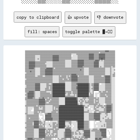
copy to clipboard
👍 upvote
👎 downvote
fill: spaces
toggle palette ▓→✊🏽
▒▒▒▒▒▒▒▒▒▒▒▒▒▒▒▒▒▒▒▒▒▒▒▒▒▒▒▒▒▒▒▒▒▒▒▒▒▒▒▒▒▒▒▒▒▒▒▒▒▒▒▒▒▒▒▒▒▒▒▒▒▒▒▒▒▒▒▒▒▒▒▒▒▒▒▒▒▒▒▒▒▒▒▒▒▒▒▒▒▒▒▒▒▒▒▒▒▒▒▒▒▒▒▒▒▒▒▒▒▒▒▒▒▒▒▒▒▒▒▒▒▒▒▒▒▒▒▒▓▓▓▓▓▓▒▒▒▒▒▒▒▒▒▒
▒▒▒▒▒▒▒▒▒▒▒▒▒▒▒▒▒▒▒▒▒▒▒▒▒▒▒▒▒▒▒▒▒▒▒▒▒▒▒▒▒▒▒▒▒▒▒▒▒▒▒▒▒▒▒▒▒▒▒▒▒▒▒▒▒▒▒▒▒▒▒▒▒▒▒▒▒▒▒▒▒▒▒▒▒▒▒▒▒▒▒▒▒▒▒▒▒▒▒▒▒▒▒▒▒▒▒▒▒▒▒▒▒▒▒▒▒▒░░▒▒▒▒▒▒▒▒▒▒▒▒▒▒▒▒▒▒▒▒▒▒▒▒
▒▒▒▒▒▒▒▒▒▒▒▒▒▒▒▒▒▒▒▒▒▒▒▒▒▒▒▒▒▒▒▒▒▒▒▒▒▒▒▒▒▒▒▒▒▒▒▒▒▒▒▒▒▒▒▒▒▒▒▒▒▒▒▒▒▒▒▒▒▒▒▒▒▒░░░░░░░░▒▒▒▒▒▒▒▒▒▒▒▒▒▒▒▒▒▒▒▒▓▓▓▓▓▓▓▓▒▒▒▒▒▒▒▒▓▓▓▓▓▓▓▓▓▓▒▒▒▒▒▒▒▒▒▒▒▒▒▒▒▒
▒▒▒▒▒▒▒▒▒▒▒▒▒▒▒▒░░░░░░░░▒▒▒▒▒▒▒▒▒▒▒▒▒▒▒▒▒▒▒▒▓▓▓▓▓▓▓▓▓▓▒▒▒▒▒▒▒▒▒▒▒▒▒▒▒▒▒▒▒▒  ░░░░░░░░▒▒▒▒▒▒▒▒▒▒▒▒▒▒▒▒▒▒▓▓▓▓▓▓▓▓▒▒▒▒▒▒▒▒▓▓▓▓▓▓▓▓▓▓▒▒▒▒▒▒▒▒▒▒▒▒▒▒▒▒
▒▒▒▒▒▒▒▒▒▒▒▒▒▒▒▒░░░░░░░░▒▒▒▒▒▒▒▒▒▒▒▒▒▒▒▒▒▒▒▒▓▓▓▓▓▓▓▓▓▓▒▒▒▒▒▒▒▒▒▒▒▒▒▒▒▒▒▒▒▒░░░░░░░░░░▒▒▒▒▒▒▒▒▒▒▒▒▒▒▒▒▒▒▓▓▓▓▓▓▓▓▒▒▒▒▒▒▒▒▓▓▓▓▓▓▓▓▓▓▒▒▒▒▒▒▒▒▒▒▒▒▒▒▒▒
▒▒▒▒▒▒▒▒▒▒▒▒▒▒▒▒░░░░▒▒░░▒▒▒▒▒▒▒▒▒▒▒▒▒▒▒▒▒▒▒▒▓▓▓▓▓▓▓▓▓▓▒▒▒▒▒▒▒▒▒▒▒▒▒▒▒▒▒▒▒▒░░░░░░░░░░▒▒▒▒▒▒▒▒▒▒▒▒▒▒▒▒▒▒▓▓▓▓▓▓▓▓▒▒▒▒▒▒▒▒▓▓▓▓██▓▓▓▓▒▒▒▒▒▒▒▒▒▒▒▒▒▒▒▒
▒▒▒▒▒▒▒▒▒▒▒▒▒▒▒▒░░░░░░░░▒▒▒▒▒▒▒▒▒▒▒▒▒▒▒▒▒▒▒▒▓▓▓▓▓▓▓▓▓▓▒▒▒▒▒▒▒▒▒▒░░░░░░░░░░▒▒▒▒▒▒▒▒▒▒▓▓▓▓▓▓▓▓▓▓▒▒▒▒▒▒▒▒▒▒▒▒▒▒▒▒▒▒▓▓▓▓▓▓▒▒░░▒▒░░▒▒▒▒▒▒▒▒▒▒▒▒▒▒▒▒▒▒
▒▒▒▒▒▒▓▓▓▓▓▓▓▓▓▓▒▒▒▒▒▒▒▒▒▒▒▒▒▒▒▒▒▒░░░░░░░░░░▒▒▒▒▒▒▒▒▒▒▒▒▒▒▒▒▒▒▒▒░░░░░░░░░░▒▒▒▒▒▒▒▒▒▒▓▓▓▓▓▓▓▓▓▓▒▒▒▒▒▒▒▒▒▒▒▒▒▒▒▒▓▓▓▓▓▓▓▓░░░░░░░░▒▒▒▒▒▒▒▒▒▒▒▒▒▒▒▒▒▒
▒▒▒▒▒▒▓▓▓▓▓▓▓▓▓▓▒▒▒▒▒▒▒▒▒▒▒▒▒▒▒▒░░░░░░░░░░░░▒▒▒▒▒▒▒▒▒▒▒▒▒▒▒▒▒▒▒▒░░░░░░░░░░▒▒▒▒▒▒▒▒▒▒▓▓▓▓▓▓▓▓▓▓▒▒▒▒▒▒▒▒▒▒▒▒▒▒▒▒▓▓▓▓▓▓▓▓░░░░░░░░▒▒▒▒▒▒▒▒▒▒▒▒▒▒▒▒▒▒
▒▒▒▒▒▒▓▓▓▓▓▓▓▓▓▓▒▒▒▒▒▒▒▒▒▒▒▒▒▒▒▒▒▒░░░░░░░░░░▒▒▒▒▒▒▒▒▒▒▒▒▒▒▒▒▒▒▒▒░░░░░░░░░░▒▒▒▒▒▒▒▒▒▒▓▓▓▓▓▓▓▓▓▓▒▒▒▒▒▒▒▒▒▒▒▒▒▒▒▒▓▓▓▓▓▓▓▓░░░░░░░░▒▒▒▒▒▒▒▒▒▒▒▒▒▒▒▒▒▒
▒▒▒▒▒▒▓▓▓▓▓▓▓▓▓▓▒▒▒▒▒▒▒▒▒▒▒▒▒▒▒▒▒▒░░░░░░░░░░▒▒▒▒▒▒▒▒▒▒▒▒▒▒▒▒▒▒▒▒░░░░░░░░░░▒▒▒▒▒▒▒▒▒▒▓▓▓▓▓▓▓▓▒▒▒▒▒▒▒▒▒▒▒▒▒▒▒▒▒▒▓▓▓▓▓▓▓▓░░▒▒░░░░▒▒▒▒▒▒▒▒▒▒▒▒░░▒▒▒▒
▒▒▒▒▒▒▓▓▓▓▓▓▓▓▒▒░░░░░░░░▒▒▒▒▒▒▒▒▒▒▓▓▓▓▓▓▓▓▓▓▒▒░░▒▒▒▒▒▒▒▒▒▒▒▒▒▒▒▒▒▒▒▒▒▒▒▒▒▒▒▒▒▒▒▒▒▒▒▒▒▒▒▒▒▒▒▒▒▒░░░░░░░░▒▒▒▒▒▒▒▒▒▒▒▒▒▒▒▒▒▒▒▒▒▒▒▒▒▒░░░░░░░░▒▒░░░░░░
▒▒▒▒▒▒▒▒▒▒▒▒▒▒▒▒░░░░░░░░▒▒▒▒▒▒▒▒▓▓▓▓▓▓▓▓▓▓▓▓▒▒▒▒▒▒▒▒▒▒▒▒▒▒▒▒▒▒▒▒▒▒▒▒▒▒▒▒▒▒▒▒▒▒▒▒▒▒▒▒▒▒▒▒▓▓▒▒▒▒░░░░░░░░▒▒▒▒▒▒▒▒▒▒▒▒▒▒▒▒▒▒▒▒▒▒▒▒▒▒░░░░░░░░▒▒░░░░▒▒
▒▒▒▒▒▒▒▒▓▓▒▒▒▒▒▒░░░░░░░░▒▒▒▒▒▒▒▒▓▓▓▓▓▓▓▓▓▓▓▓▒▒▒▒▒▒▒▒▒▒▒▒▒▒▒▒▒▒▒▒▒▒▒▒▒▒▒▒▒▒▒▒▒▒▒▒▒▒▒▒▒▒▒▒▒▒▒▒▒▒░░░░░░░░▒▒▒▒▒▒▒▒▒▒▒▒▒▒▒▒▒▒▒▒▒▒▒▒▒▒░░░░░░░░▒▒░░░░░░
░░▒▒▒▒▒▒▒▒▒▒▒▒▒▒░░░░░░░░▒▒▒▒▒▒▒▒▓▓▓▓▓▓▓▓▓▓▓▓▒▒▒▒▒▒▒▒▒▒▒▒▒▒▒▒▒▒▒▒▒▒▒▒▒▒▒▒▒▒▒▒▒▒▒▒▒▒▒▒▒▒▒▒▒▒▒▒▒▒░░░░░░░░▒▒▒▒▒▒▒▒▒▒▒▒▒▒▒▒▒▒▒▒▒▒▒▒▒▒░░░░░░░░▒▒░░░░▒▒
▒▒▒▒▒▒▒▒▒▒▒▒▒▒▒▒░░░░░░░░▒▒▒▒▒▒▒▒▓▓▓▓▓▓▓▓▓▓▓▓▒▒▒▒▒▒▒▒▒▒▒▒▒▒▒▒▒▒▒▒▒▒▒▒▒▒▒▒▒▒▓▓▓▓▓▓▓▓▒▒▒▒▒▒▒▒▒▒▒▒░░░░░░░░▒▒▒▒▒▒▒▒▒▒▒▒▒▒▒▒▒▒▒▒▒▒▒▒▒▒░░░░░░░░▒▒░░▒▒▒▒
▒▒▒▒▒▒▒▒▒▒▒▒▒▒▒▒░░░░▒▒▒▒▒▒▒▒░░░░▒▒▒▒▒▒▒▒▒▒▒▒░░░░░░░░░░▒▒░░▒▒▒▒▒▒▒▒░░▒▒░░▒▒▓▓▓▓▓▓▓▓▓▓░░▒▒▒▒▒▒▒▒▒▒▒▒▒▒▒▒░░░░░░░░▒▒▒▒▒▒▒▒▒▒▒▒░░░░▒▒▓▓▓▓▓▓▓▓▒▒░░▒▒▒▒
▒▒▒▒▒▒▒▒▒▒▒▒▒▒▒▒▒▒▒▒▒▒▒▒▒▒▒▒▒▒▒▒▒▒▒▒▒▒▒▒▒▒▒▒░░░░░░░░░░▒▒▒▒▒▒▒▒▒▒▒▒░░▒▒▒▒▒▒▓▓▓▓▓▓▓▓▓▓▒▒▒▒▒▒▒▒▒▒▒▒▒▒▒▒▒▒░░░░░░░░▒▒▒▒▒▒▒▒▒▒▒▒▒▒▒▒▒▒▓▓▓▓▓▓▓▓▒▒░░░░░░
░░▒▒▒▒▒▒▒▒▒▒▒▒▒▒▒▒▒▒▒▒▒▒▒▒▒▒▒▒▒▒▒▒▒▒▒▒▒▒▒▒▒▒░░░░░░░░░░▒▒▒▒▒▒░░▒▒▒▒▒▒░░▒▒▒▒▓▓▓▓▓▓▓▓▓▓▒▒▒▒▒▒▒▒▒▒▒▒▒▒▒▒▒▒░░░░░░░░▒▒▒▒▒▒▒▒▒▒▒▒▒▒▒▒▒▒▓▓▓▓▓▓▓▓▒▒░░░░░░
▒▒▒▒▒▒▒▒▒▒▒▒▒▒▒▒▒▒▒▒▒▒▒▒▒▒▒▒▒▒▒▒▒▒▒▒▒▒▒▒▒▒▒▒░░░░░░░░░░▒▒▒▒▒▒▒▒▒▒▒▒▒▒▒▒▒▒▒▒▓▓▓▓▓▓▓▓▓▓▒▒▒▒▒▒▒▒▒▒▒▒▒▒▒▒▒▒░░░░░░░░▒▒▒▒▒▒▒▒▒▒▒▒▒▒▒▒▒▒▓▓▓▓▓▓▓▓▒▒░░░░░░
▒▒▒▒▒▒▒▒▒▒▒▒▒▒▒▒▒▒▒▒▒▒▒▒▒▒▒▒▒▒▒▒▒▒▒▒▒▒▒▒▒▒▒▒░░░░░░░░░░▒▒▒▒▒▒▒▒▒▒░░░░░░░░░░▒▒▒▒▒▒▒▒▒▒▒▒▒▒▒▒▒▒▒▒▒▒▒▒▒▒▒▒░░░░░░░░▒▒▒▒▒▒▒▒▒▒▒▒▒▒▒▒▒▒▓▓▓▓▓▓▓▓▒▒░░░░░░
▒▒▒▒▒▒▒▒▒▒▒▒▒▒▒▒▓▓▓▓▓▓▓▓░░░░░░░░░░▒▒▒▒░░░░▒▒████████████████████░░░░░░░░░░▒▒▒▒▒▒▒▒▓▓██████████████████▒▒░░▒▒▒▒▓▓▓▓▓▓▓▓░░  ░░░░░░▒▒▒▒▒▒▒▒▒▒░░░░░░
░░▒▒▒▒▒▒▒▒▒▒▒▒▒▒▓▓▓▓▓▓▓▓░░░░░░░░░░▒▒▒▒▒▒▒▒▒▒████████████████████░░░░░░░░░░▒▒▒▒▒▒▒▒▒▒██████████████████▒▒░░▒▒▒▒▓▓▓▓▓▓▓▓░░░░░░░░░░▒▒▒▒▒▒▒▒▒▒░░░░░░
░░▒▒▒▒▒▒▒▒▒▒▒▒▒▒▓▓▓▓▓▓▓▓░░░░░░░░░░▒▒▒▒░░▒▒▒▒████████████████████░░░░░░░░░░▒▒▒▒▒▒▒▒▓▓██████████████████▒▒░░░░▒▒▓▓▓▓▓▓▓▓░░░░░░░░░░▒▒▒▒▒▒▒▒▒▒░░░░░░
▒▒▒▒▒▒▒▒▒▒▒▒▒▒▒▒▓▓▓▓▓▓▓▓░░░░░░░░▒▒▒▒▒▒░░▒▒▒▒████████████████████░░░░░░░░░░▒▒▒▒▒▒▒▒▓▓██████████████████▒▒░░▒▒▒▒▓▓▓▓▓▓▓▓░░░░░░░░░░▒▒▒▒▒▒▒▒▒▒░░░░░░
▒▒▒▒▒▒▒▒▒▒▒▒▒▒▒▒▓▓▓▓▓▓▓▓░░░░░░░░▒▒▒▒▒▒▒▒▒▒▒▒████████████████████░░░░░░░░░░▒▒▒▒▒▒▒▒▒▒██████████████████▒▒░░░░▒▒▓▓▓▓▓▓▓▓░░░░░░░░░░▒▒▒▒▒▒▒▒▒▒░░░░░░
▒▒▒▒▒▒▓▓▓▓▓▓▓▓▒▒░░░░░░░░▒▒▒▒▒▒▒▒▒▒░░░░░░░░▒▒████████████████████▒▒▒▒▒▒▒▒▒▒░░▒▒▒▒▒▒▒▒██████████████████▒▒░░░░▒▒        ▒▒▒▒░░▒▒▒▒▒▒░░▒▒▒▒▒▒░░░░░░
░░▒▒▓▓▓▓▓▓▓▓▓▓▒▒░░░░░░░░▒▒▒▒▒▒▒▒▒▒▒▒▒▒▒▒░░▒▒████████████████████▒▒░░▒▒▒▒▒▒░░▒▒▒▒▒▒▒▒██████████████████░░▒▒░░▒▒  ░░░░░░░░▒▒▒▒▒▒▒▒▒▒▒▒▒▒▒▒▒▒░░░░░░
▒▒▒▒▓▓▓▓▓▓▓▓▓▓▒▒░░░░░░░░▒▒▒▒▒▒▒▒▒▒▒▒▒▒▒▒▒▒▒▒████████████████████░░░░▒▒▒▒░░░░░░▒▒░░▒▒██████████████████░░▒▒▒▒▒▒  ░░░░  ░░▒▒▒▒▒▒▒▒░░▒▒▒▒▒▒▒▒░░░░░░
░░▒▒▓▓▓▓▓▓▓▓▓▓▒▒░░░░░░░░▒▒▒▒▒▒▒▒▒▒▒▒▒▒▒▒▒▒▒▒████████████████████▒▒▒▒▒▒▒▒▒▒▒▒▒▒▒▒░░▒▒██████████████████▒▒▒▒▒▒▒▒  ░░░░  ░░▒▒▒▒▒▒▒▒▒▒░░▒▒▒▒▒▒░░░░░░
▒▒▒▒▓▓▓▓▓▓▓▓▒▒▒▒░░░░░░▒▒▒▒▒▒▓▓▒▒▒▒▒▒░░▒▒▒▒▒▒▒▒▒▒▒▒▒▒▒▒░░░░░░░░░░██████████████████▓▓░░░░░░░░▒▒▒▒▒▒░░▒▒▒▒▒▒▒▒▒▒▒▒▒▒░░▒▒░░░░░░░░░░▒▒▒▒▒▒▒▒▒▒░░░░░░
▒▒▒▒▒▒▒▒▒▒▒▒▒▒▒▒▒▒▒▒▒▒▓▓▓▓▓▓▓▓▓▓░░▒▒▒▒▒▒░░▒▒▒▒▒▒▒▒▒▒▒▒░░░░░░░░░░██████████████████▓▓░░░░▒▒▒▒░░▒▒░░░░░░▒▒▒▒▒▒▒▒░░▒▒▒▒▒▒░░░░░░░░░░▒▒▒▒▒▒▒▒▒▒░░░░░░
░░▒▒▒▒▒▒▒▒▒▒▒▒▒▒▒▒▒▒▒▒▓▓▓▓▓▓▓▓▓▓▒▒▒▒▒▒░░▒▒▒▒▒▒▒▒▒▒▒▒▒▒░░░░░░░░░░████████████████████░░▒▒░░▒▒▒▒░░▒▒░░▒▒▒▒▒▒▒▒▒▒░░▒▒░░▒▒░░░░░░░░░░▒▒▒▒▒▒▒▒▒▒░░░░░░
░░▒▒▒▒▒▒▒▒▒▒▒▒▒▒▒▒▒▒▒▒▓▓▓▓▓▓▓▓▓▓▒▒░░░░▒▒▒▒▒▒▒▒▒▒▒▒▒▒▒▒░░░░░░░░░░████████████████████░░░░▒▒▒▒░░░░▒▒▒▒▒▒▒▒▒▒▒▒▒▒░░▒▒▒▒▒▒░░░░░░░░░░▒▒▒▒▒▒▒▒▒▒░░░░░░
░░▒▒▒▒▒▒▒▒▒▒▒▒▒▒▒▒▒▒▒▒▓▓▓▓▓▓▓▓▓▓▒▒▒▒▒▒▒▒▒▒▒▒▒▒▒▒▒▒▒▒▒▒░░░░░░░░░░████████████████████▒▒░░▒▒▒▒░░░░░░░░░░▒▒▒▒▒▒▒▒▒▒▒▒▒▒░░▒▒░░░░░░  ░░▒▒▒▒▒▒▒▒▒▒░░░░
▒▒▒▒▒▒▒▒▒▒▒▒▒▒▒▒▒▒░░▒▒▒▒▒▒▒▒▒▒▒▒░░░░░░░░░░░░▒▒▒▒▒▒▒▒▒▒▓▓████████████████████████████████████▓▓▒▒░░░░▒▒░░░░░░░░▒▒▒▒░░▒▒▒▒▒▒▒▒░░▒▒▒▒▓▓▓▓▓▓▓▓▒▒░░░░
░░▒▒░░░░░░░░░░▒▒▒▒▒▒▒▒░░▒▒░░▒▒▒▒░░░░░░░░░░░░▒▒░░▒▒▒▒▒▒████████████████████████████████████████░░▒▒▒▒░░  ░░░░░░▒▒░░▒▒▒▒░░░░▒▒▒▒░░▒▒▓▓▓▓▓▓▓▓▒▒░░░░
░░▒▒░░░░░░░░  ▒▒▒▒▒▒▒▒░░░░░░▒▒▒▒░░░░░░░░░░░░▒▒░░▒▒░░▒▒████████████████████████████████████████░░░░░░░░░░░░  ░░▒▒▒▒░░░░░░░░░░░░▒▒▒▒▓▓▓▓▓▓▓▓▒▒░░░░
░░▒▒░░░░░░    ▒▒▒▒▒▒▒▒▒▒▒▒▒▒▒▒▒▒░░░░░░░░░░░░▒▒▒▒▒▒▒▒▒▒████████████████████████████████████████░░░░░░▒▒░░░░░░░░░░▒▒▒▒▒▒░░░░░░░░▒▒▒▒▓▓▓▓▓▓▓▓▒▒░░░░
░░▒▒░░░░░░░░░░▒▒▒▒▒▒░░▒▒░░▒▒▒▒▒▒░░░░░░░░░░▒▒▒▒▒▒▒▒░░▒▒████████████████████████████████████████▒▒▒▒▒▒▒▒░░░░░░  ▒▒▒▒░░░░▒▒▒▒▒▒▒▒▒▒▒▒▓▓▓▓▓▓▒▒▒▒░░░░
▒▒▒▒░░░░░░░░░░▒▒▒▒▒▒▒▒░░░░░░  ░░▒▒▒▒▓▓▓▓▓▓▒▒▒▒▒▒▒▒▒▒▒▒████████████████████████████████████████░░░░░░░░▒▒▒▒▒▒▒▒▓▓▓▓▓▓▓▓▓▓▒▒░░░░░░▒▒▒▒░░░░░░▒▒░░░░
░░▒▒▒▒▒▒▒▒▒▒▒▒▒▒▒▒▒▒▒▒  ░░░░░░  ▓▓▓▓▓▓▓▓▓▓▒▒▒▒▒▒▒▒▒▒▒▒████████████████████████████████████████░░░░░░░░▒▒▒▒▒▒▒▒▓▓▓▓▓▓▓▓▓▓░░░░░░░░░░▒▒░░░░░░▒▒░░░░
░░▒▒▒▒▒▒▒▒▒▒▒▒▒▒▒▒▒▒▒▒      ░░  ▓▓▓▓▓▓▓▓▓▓▒▒▒▒▒▒▒▒▒▒▒▒████████████████████████████████████████░░░░░░░░▒▒▒▒▒▒▒▒▓▓▓▓▓▓▓▓▓▓░░░░░░░░▒▒░░░░░░░░▒▒░░░░
░░▒▒▒▒░░▒▒▒▒▒▒▒▒▒▒▒▒▒▒░░  ░░░░  ▓▓▓▓▓▓▓▓▓▓▓▓▒▒▒▒▒▒▒▒▒▒████████████████████████████████████████░░░░░░░░▒▒▒▒▒▒▒▒▓▓▓▓▓▓▓▓▓▓░░░░▒▒░░░░░░▒▒░░░░▒▒░░░░
░░▒▒▒▒▒▒▒▒▒▒▒▒▒▒▒▒▒▒▒▒░░░░  ░░░░▓▓▓▓▓▓▓▓▓▓▓▓▒▒▒▒▒▒▒▒▒▒████████████████████████████████████████░░░░░░░░▒▒▒▒▒▒▒▒▒▒▓▓▓▓▓▓▓▓░░░░░░░░▒▒▒▒▒▒▒▒▒▒▒▒░░░░
░░▒▒▒▒▒▒▒▒▒▒▒▒▓▓▓▓▓▓▓▓▒▒▒▒░░░░▒▒░░  ░░  ░░░░░░░░░░░░▒▒██████████▒▒▒▒▒▒▒▒▒▒░░░░░░░░▒▒██████████▒▒▒▒▒▒▒▒░░      ░░░░    ░░▒▒░░░░░░▒▒▒▒▒▒▒▒▒▒▒▒░░░░
▒▒▒▒▒▒▒▒▒▒▒▒░░▓▓▓▓▓▓▓▓▒▒▒▒▒▒░░▒▒░░░░░░░░░░░░▒▒▒▒▒▒░░▒▒██████████░░░░░░▒▒▒▒░░░░░░░░░░██████████▒▒▒▒▒▒▒▒░░      ░░  ░░░░░░░░░░░░░░░░▒▒▒▒▒▒▒▒▒▒░░░░
░░▒▒▒▒▒▒▒▒▒▒░░▓▓▓▓▓▓▓▓░░▒▒░░▒▒▒▒░░░░░░▒▒░░░░▒▒▒▒░░▒▒▒▒██████████░░░░░░░░▒▒  ░░░░░░░░██████████▒▒▒▒▒▒▒▒░░      ░░░░░░░░░░░░░░░░▒▒░░▒▒▒▒▒▒▒▒▒▒░░░░
░░▒▒▒▒▒▒▒▒▒▒▒▒▓▓▓▓▓▓▓▓▒▒▒▒▒▒░░▒▒  ░░░░░░▒▒░░▒▒▒▒▒▒▒▒▒▒██████████▒▒░░▒▒░░░░░░  ░░░░░░██████████▒▒▒▒▒▒▒▒░░      ░░░░  ░░░░░░▒▒░░▒▒░░▒▒▒▒▒▒▒▒▒▒░░░░
▒▒▒▒▒▒▒▒▒▒▒▒▒▒▓▓▓▓▓▓▓▓▒▒▒▒▒▒▒▒▒▒░░░░░░░░░░░░▒▒▒▒▒▒░░▒▒████████▓▓░░▒▒▒▒▒▒▒▒  ░░░░░░░░██████████▒▒▒▒▒▒▒▒░░      ░░░░░░░░░░░░░░░░░░░░▒▒▒▒▒▒▒▒▒▒░░░░
░░▒▒▒▒▒▒▒▒▒▒▒▒░░░░░░░░▓▓▓▓▓▓▓▓▓▓▒▒░░▒▒▒▒▒▒▒▒▒▒░░▒▒▒▒▒▒░░░░░░░░░░▓▓▓▓▓▓▓▓▒▒░░░░░░░░░░▓▓██▓▓▓▓▓▓▒▒▒▒▒▒▒▒▒▒░░░░▒▒▒▒▒▒▒▒░░▒▒▓▓▓▓▓▓▓▓▓▓        ░░░░░░
░░▒▒▒▒▒▒▒▒▒▒▒▒░░░░░░░░▓▓▓▓▓▓▓▓▓▓░░▒▒░░▒▒░░░░▒▒▒▒▒▒▒▒░░░░░░░░░░░░▓▓▓▓▓▓▓▓▓▓░░░░░░░░▒▒▒▒░░░░░░▒▒▓▓▓▓▓▓▓▓▓▓░░▒▒▒▒▒▒▒▒▒▒▒▒▒▒▓▓▓▓▓▓▓▓▓▓  ░░    ░░░░░░
▒▒▒▒▒▒▒▒▒▒▒▒▒▒░░░░░░░░▓▓▓▓▓▓▓▓▓▓░░▒▒▒▒▒▒░░░░▒▒▒▒▒▒▒▒░░░░░░░░░░▒▒▓▓▓▓▓▓▓▓▓▓▒▒▒▒░░▒▒░░░░▒▒░░░░░░▓▓▓▓▓▓▓▓▓▓░░░░░░░░▒▒▒▒▒▒▒▒▒▒▓▓▓▓▓▓▓▓    ░░  ░░░░░░
▒▒▒▒▒▒▒▒▒▒▒▒▒▒░░░░░░░░▓▓▓▓▓▓▓▓▓▓▒▒▒▒░░▒▒░░▒▒▒▒░░░░▒▒░░░░░░░░░░▒▒▓▓▓▓▓▓▓▓▓▓▒▒▒▒░░▒▒▒▒░░▒▒▒▒░░▒▒▓▓▓▓▓▓▓▓▓▓░░░░░░░░▒▒▒▒▒▒▒▒▒▒▓▓▓▓▓▓▓▓    ░░  ░░░░░░
▒▒▒▒▒▒▒▒▒▒▒▒▒▒░░░░░░░░▓▓▓▓▓▓▓▓▓▓▒▒░░▒▒░░▒▒░░▒▒░░▒▒▒▒░░░░░░░░░░▒▒▓▓▓▓▓▓▓▓▓▓▒▒░░░░░░░░░░░░░░░░▒▒▓▓▓▓▓▓▓▓▓▓░░░░░░░░▒▒▒▒▒▒▒▒▒▒▓▓▓▓▓▓▓▓      ░░░░░░░░
▒▒▒▒▒▒▒▒▒▒▒▒▒▒░░░░░░░░▓▓▓▓▓▓▓▓▓▓▒▒▒▒▒▒▒▒▒▒▒▒▒▒▒▒▒▒▒▒░░░░░░░░░░▒▒▓▓▓▓▓▓▓▓▓▓▒▒▒▒░░▒▒░░░░▒▒░░▒▒▒▒▒▒▓▓▓▓▓▓▓▓░░░░░░░░▒▒▒▒▒▒▒▒▒▒▒▒▓▓▓▓▓▓░░  ░░░░░░░░░░
░░▒▒▓▓▓▓▓▓▓▓▒▒▒▒▒▒▒▒▒▒▒▒▒▒▒▒░░▒▒▒▒▒▒▒▒▒▒▒▒░░░░  ░░  ▒▒░░░░▒▒▒▒▒▒▒▒░░░░░░▒▒░░▒▒▒▒▒▒▒▒▒▒░░▒▒▒▒░░▒▒▒▒▒▒░░░░░░░░░░░░▓▓▓▓▒▒▓▓▓▓▒▒░░░░░░░░░░░░  ░░░░░░
▒▒▒▒▓▓▓▓▓▓▓▓▓▓▒▒░░▒▒▒▒▒▒▒▒░░▒▒▒▒▒▒▒▒▒▒▒▒▒▒░░░░░░░░░░░░▒▒▒▒▒▒░░▒▒▒▒░░░░░░▒▒▒▒░░▒▒░░░░▓▓▓▓▓▓▓▓▓▓░░░░░░░░░░░░░░░░░░▓▓▓▓▓▓▓▓▓▓░░░░░░░░░░░░░░░░░░░░░░
▒▒▒▒▓▓▓▓▓▓▓▓▓▓▒▒▒▒▒▒▒▒▒▒▒▒▒▒░░▒▒▒▒▒▒▒▒▒▒▒▒░░░░░░░░░░░░▒▒▒▒▒▒░░▒▒▒▒▒▒▒▒▒▒▒▒░░░░▒▒░░░░▓▓▓▓▓▓▓▓▓▓░░░░░░░░░░░░▒▒░░░░▓▓▓▓▓▓▓▓▓▓░░░░░░▒▒░░  ░░░░░░░░░░
▒▒▓▓▓▓▓▓▓▓▓▓▓▓▒▒▒▒▒▒▒▒▒▒▒▒▒▒▒▒▒▒▒▒▒▒▒▒▒▒▒▒░░░░░░░░░░░░▒▒▒▒▒▒▒▒▒▒▒▒▒▒░░▒▒░░▒▒░░░░▒▒░░▓▓▓▓▓▓▓▓▓▓░░░░░░░░░░░░▒▒▒▒▒▒▓▓▓▓▓▓▓▓▓▓░░░░░░▒▒░░░░░░░░░░░░░░
░░▒▒▓▓▓▓▓▓▓▓▓▓▒▒▒▒▒▒▒▒▒▒▒▒▒▒▒▒▒▒▒▒▒▒▒▒▒▒▒▒░░░░░░░░░░░░▒▒▒▒▒▒░░▒▒▒▒▒▒▒▒▒▒▒▒▒▒▒▒▒▒░░░░▓▓▓▓▓▓▓▓▓▓░░░░░░░░░░░░▒▒░░░░▓▓▓▓▓▓▓▓▒▒▒▒▒▒░░░░░░░░░░░░░░░░░░
▒▒▒▒▒▒▒▒▒▒▒▒▒▒▒▒▒▒▒▒░░▓▓▓▓▓▓▓▓▒▒░░░░░░░░░░▒▒▒▒░░▒▒▒▒▒▒▓▓▓▓▓▓▓▓▒▒▒▒▒▒▒▒▒▒▒▒░░░░░░  ░░▒▒░░▒▒░░▒▒▒▒▒▒▒▒▒▒▒▒░░░░░░▒▒░░░░    ░░▒▒▒▒▒▒▒▒▒▒░░░░░░░░░░░░
▒▒▒▒░░▒▒▒▒▒▒▒▒▒▒▒▒▒▒▒▒▓▓▓▓▓▓▓▓▓▓░░░░░░░░░░▒▒▒▒░░░░▒▒▒▒▓▓▓▓▓▓▓▓▓▓▒▒▒▒▒▒▒▒▒▒░░░░░░░░░░▒▒▒▒▒▒░░▒▒▒▒▒▒▒▒▒▒▒▒░░░░░░▒▒  ░░  ░░  ▒▒▒▒▒▒▒▒▒▒░░▒▒░░░░░░░░
▒▒▒▒▒▒▒▒▒▒▒▒▒▒▒▒▒▒▒▒▒▒▓▓▓▓▓▓▓▓▒▒░░░░░░░░░░▒▒▒▒░░░░▒▒▒▒▓▓▓▓▓▓▓▓▓▓▒▒▒▒▒▒▒▒▒▒░░░░░░░░░░▒▒▒▒░░▒▒▒▒▒▒▒▒▒▒▒▒▒▒▒▒▒▒░░▒▒░░░░  ░░░░▒▒▒▒░░▒▒▒▒░░░░░░░░░░░░
▒▒▒▒▒▒░░▒▒▒▒▒▒▒▒▒▒▒▒▒▒▓▓▓▓▓▓▓▓▓▓░░░░░░░░░░▒▒▒▒▒▒▒▒▒▒▒▒▓▓▓▓▓▓▓▓▓▓▒▒▒▒▒▒▒▒▒▒░░░░░░░░░░░░░░▒▒░░▒▒▒▒▒▒▒▒▒▒▒▒░░░░▒▒▒▒  ░░░░░░░░▒▒▒▒▒▒▒▒▒▒░░░░░░░░░░░░
▒▒▒▒▒▒▒▒▒▒▒▒▒▒▒▒▒▒▒▒▒▒▓▓▓▓▓▓▓▓▒▒░░░░░░░░░░▒▒▒▒▒▒▒▒▒▒▒▒▓▓▓▓▓▓▓▓▒▒▒▒▒▒▒▒▒▒▒▒░░░░░░░░░░▒▒▒▒▒▒▒▒▒▒▒▒▒▒▒▒▒▒▒▒░░▒▒░░░░░░░░░░░░░░▒▒▒▒▒▒▒▒▒▒░░▒▒▒▒▒▒▒▒░░
▒▒▒▒▒▒▒▒▒▒▒▒▒▒░░░░░░░░▒▒▒▒▒▒▒▒▒▒▓▓▓▓▓▓▓▓▓▓▒▒░░░░░░▒▒░░        ░░▒▒▒▒▒▒░░▒▒▓▓▓▓▓▓▓▓▓▓▒▒▒▒▒▒▒▒▒▒░░░░░░  ░░▓▓▓▓▓▓▓▓▒▒░░░░░░▒▒░░░░░░░░▒▒░░░░░░░░░░░░
▒▒▒▒▒▒▒▒▒▒▒▒▒▒░░░░░░░░▒▒░░▒▒▒▒▒▒▓▓▓▓▓▓▓▓▓▓▒▒▒▒▒▒▒▒▒▒░░  ░░░░  ░░▒▒▒▒▒▒▒▒▒▒▓▓▓▓▓▓▓▓▓▓▒▒▒▒▒▒▒▒▒▒░░░░░░  ░░▓▓▓▓▓▓▓▓░░░░▒▒▒▒▒▒░░░░▒▒░░▒▒░░░░▒▒░░▒▒░░
▒▒▒▒▒▒▒▒▒▒▒▒▒▒░░░░░░░░▒▒▒▒▒▒▒▒▒▒▓▓▓▓▓▓▓▓▓▓▒▒▒▒▒▒▒▒▒▒░░  ░░░░░░░░▒▒▒▒▒▒▒▒▒▒▓▓▓▓▓▓▓▓▓▓▒▒▒▒▒▒▒▒▒▒░░░░░░░░░░▓▓▓▓▓▓▓▓░░░░░░▒▒▒▒░░░░░░▒▒▒▒░░▒▒░░░░