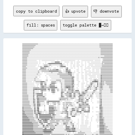
copy to clipboard
👍 upvote
👎 downvote
fill: spaces
toggle palette ▓→✊🏽
▒▒▒▒▒▒▒▒▒▒▒▒▒▒▒▒▒▒▒▒▒▒▒▒▒▒░░░░░░░░░░░░░░░░░░░░░░░░░░░░░░░░░░░░░░░░░░░░░░░░░░░░░░░░░░░░░░░░░░░░░░░░░░░░░░░░░░░░░░░░░░░░░░░░░░░░░░▒▒▒▒▒▒▒▒▒▒▒▒▒▒▒▒▒▒▒▒▒▒
▒▒▒▒▒▒▒▒▒▒▒▒▒▒▒▒▒▒▒▒▒▒░░░░░░░░░░░░░░░░░░░░░░░░░░░░░░░░░░░░░░░░░░░░░░░░░░░░░░░░░░░░░░░░░░░░░░░░░░░░░░░░░░░░░░░░░░░░░░░░░░░░░░░░░░▒▒▒▒▒▒▒▒▒▒▒▒▒▒▒▒▒▒▒▒▒▒
▒▒▒▒▒▒▒▒▒▒▒▒▒▒▒▒▒▒▒▒░░░░░░░░░░░░░░░░░░░░░░░░░░░░░░░░░░░░░░░░░░░░░░░░░░░░░░░░░░░░░░░░░░░░░░░░░░░░░░░░░░░░░░░░░░░░░░░░░░░░░░░░░░░░▒▒▒▒▒▒▒▒▒▒▒▒▒▒▒▒▒▒▒▒▒▒
▒▒▒▒▒▒▒▒▒▒▒▒▒▒▒▒▒▒░░░░░░░░░░░░░░░░░░░░░░░░░░░░░░░░░░░░░░░░░░░░░░░░░░░░░░░░░░░░░░░░░░░░░░░░░░░░░░░░░░░░░░░░░░░░░░░░░░░░░░░░░░░░░░░░▒▒▒▒▒▒▒▒▒▒▒▒▒▒▒▒▒▒▒▒
▒▒▒▒▒▒▒▒▒▒▒▒▒▒░░░░░░░░░░░░░░░░░░░░░░░░░░░░░░░░░░░░░░░░░░░░░░░░░░░░░░░░░░░░░░░░░░░░░░░░░░░░░░░░░░░░░░░░░░░░░░░░░░░░░░░░░░░░░░░░░░░░▒▒▒▒▒▒▒▒▒▒▒▒▒▒▒▒▒▒▒▒
▒▒▒▒▒▒▒▒▒▒▒▒░░░░░░░░░░░░░░░░░░░░░░░░░░░░░░░░░░░░░░░░░░░░░░░░░░░░░░░░░░░░░░░░░░░░░░░░░░░░░░░░░░░░░░░░░░░░░░░░░░░░░░░░░░░░░░░░░░░░░░▒▒▒▒▒▒▒▒▒▒▒▒▒▒▒▒▒▒▒▒
▒▒▒▒▒▒▒▒▒▒▒▒░░░░░░░░░░░░░░░░░░░░░░░░░░░░░░░░░░░░░░░░░░░░░░░░░░░░░░░░░░░░░░░░░░░░░░░░░░░░░░░░░░░░░░░░░░░░░░░░░░░░░░░░░░░░░░░░░░░░░░▒▒▒▒▒▒▒▒▒▒▒▒▒▒▒▒▒▒▒▒
▒▒▒▒▒▒▒▒▒▒░░░░░░░░░░░░░░░░░░░░░░░░░░░░░░░░░░░░░░░░░░░░░░░░░░░░░░░░░░░░░░░░░░░░░░░░░░░░░░░░░░░░░░░░░░░░░░░░░░░░░░░░░░░░░░░░░░░░░░░░▒▒▒▒▒▒▒▒▒▒▒▒▒▒▒▒▒▒▒▒
▒▒▒▒▒▒▒▒▒▒░░░░░░░░░░░░░░░░░░░░░░░░░░░░░░░░░░░░░░░░░░░░░░░░░░░░░░░░░░░░░░░░░░░░░░░░░░░░░░░░░░░░░░░░░░░░░░░░░░░░░░░░░░░░░░░░░░░░░░░░░░░░░░▒▒▒▒▒▒▒▒▒▒▒▒▒▒
▒▒▒▒▒▒▒▒░░░░░░░░░░░░░░░░░░░░░░░░░░░░░░░░░░░░░░░░░░░░░░░░░░░░░░░░░░░░░░░░░░░░░░░░░░░░░░░░░░░░░░░░░░░░░░░░░░░░░░░░░░░░░░░░░░░░░░▒▒░░▒▒▒▒▒▒▒▒▒▒▒▒▒▒▒▒▒▒▒▒
▒▒▒▒▒▒▒▒░░░░░░░░░░░░░░░░░░░░░░░░░░░░░░░░░░░░░░░░░░░░░░░░░░░░░░░░░░░░░░░░░░░░░░░░░░░░░░░░░░░░░░░░░░░░░░░░░░░░░░░░░░░░░░░░░░░░░░░░░░  ░░▒▒▒▒▒▒▒▒▒▒▒▒▒▒▒▒
▒▒▒▒▒▒▒▒░░░░░░░░░░░░░░░░    ░░  ░░░░░░░░░░░░░░░░░░░░░░    ░░    ░░░░░░░░░░░░░░░░░░░░░░░░    ░░    ░░░░░░░░░░░░░░░░░░░░  ░░░░░░░░░░  ░░▒▒▒▒▒▒▒▒▒▒▒▒▒▒▒▒
▒▒▒▒▒▒▒▒░░░░░░░░░░░░░░░░░░  ░░        ░░        ░░░░░░▓▓▓▓▓▓▓▓░░░░    ░░░░░░░░  ░░░░  ░░  ░░░░░░  ░░    ░░  ░░░░  ░░░░░░░░░░░░░░░░  ▒▒▒▒▒▒▒▒▒▒▒▒▒▒▒▒▒▒
▒▒▒▒▒▒▒▒░░░░░░░░░░░░░░░░░░  ░░    ░░  ░░  ▒▒▓▓▓▓▓▓▓▓▓▓▓▓▓▓▓▓▓▓▓▓▓▓  ░░    ░░    ░░░░  ░░  ░░░░    ░░    ░░    ░░░░░░░░░░░░░░░░░░░░░░▒▒░░▒▒▒▒▒▒▒▒▒▒▒▒▒▒
▒▒▒▒▒▒▒▒░░░░░░░░░░░░░░░░  ░░      ░░▒▒▒▒▒▒░░▒▒▒▒░░░░░░░░░░░░░░▒▒▓▓▒▒░░░░  ░░    ░░  ░░░░  ░░░░░░  ░░░░  ░░    ░░░░░░░░  ░░░░░░░░░░░░▒▒▒▒▒▒▒▒▒▒▒▒▒▒▒▒▒▒
▒▒▒▒▒▒░░░░░░░░░░░░░░░░    ░░░░▒▒░░░░▓▓▓▓▓▓▒▒░░  ░░        ░░  ▒▒▓▓▓▓▓▓▓▓        ░░  ░░░░  ░░░░  ░░░░    ░░  ░░░░  ░░░░░░░░░░░░░░░░░░▒▒▒▒▒▒▒▒▒▒▒▒▒▒▒▒▒▒
▒▒▒▒▒▒▒▒░░░░░░░░░░░░░░░░░░    ▓▓▓▓▓▓▒▒▒▒  ░░░░░░    ░░░░      ░░░░░░  ░░▒▒▓▓    ░░░░  ░░    ░░    ░░    ░░░░░░░░░░  ░░░░░░░░░░░░░░▒▒▒▒▒▒▒▒▒▒▒▒▒▒▒▒▒▒▒▒
▒▒▒▒▒▒░░░░░░░░░░░░░░░░░░░░  ▒▒▒▒▒▒▒▒▒▒▒▒░░▒▒░░▒▒░░▒▒▒▒▒▒▓▓▓▓░░░░    ░░  ▓▓▓▓░░▒▒          ░░░░    ░░  ░░░░    ░░    ░░░░  ░░░░░░  ▒▒▒▒▒▒▒▒▒▒▒▒▒▒▒▒▒▒▒▒
▒▒▒▒▒▒░░░░░░░░░░░░░░░░░░░░▒▒░░░░▒▒▒▒▒▒▒▒▒▒▒▒▓▓▓▓▓▓▓▓▓▓▓▓▓▓▓▓▒▒▒▒░░  ░░░░▓▓▓▓▓▓▓▓░░    ░░  ░░░░    ░░    ░░░░░░░░░░  ░░░░  ░░░░░░  ▒▒▒▒▒▒▒▒▒▒▒▒▒▒▒▒▒▒▒▒
▒▒▒▒▒▒░░░░░░░░░░░░░░░░░░░░▒▒░░  ░░  ░░░░░░░░░░░░▒▒░░░░░░░░░░▒▒▒▒▒▒░░░░░░▒▒▒▒██▓▓▓▓░░░░░░    ░░░░  ░░░░  ░░░░  ░░░░░░░░░░░░░░░░░░  ▒▒▒▒▒▒▒▒▒▒▒▒▒▒▒▒▒▒▒▒
▒▒▒▒▒▒░░░░░░░░░░░░░░░░░░▒▒░░░░░░        ░░░░░░░░░░░░░░░░░░▒▒▒▒▒▒▒▒▒▒▒▒▒▒▒▒▒▒▓▓▓▓▓▓░░░░    ░░░░    ░░    ░░░░░░░░░░  ░░░░░░░░░░░░░░▒▒▒▒▒▒▒▒▒▒▒▒▒▒▒▒▒▒▒▒
▒▒▒▒▒▒░░░░░░░░░░░░░░░░░░░░░░░░        ░░    ░░░░░░░░░░░░░░░░░░▒▒▒▒▒▒▒▒▒▒▒▒▒▒▒▒▒▒▓▓░░░░    ░░░░    ░░░░  ░░░░  ░░░░░░░░░░░░  ░░░░░░▓▓▒▒▒▒▒▒▒▒▒▒▒▒▒▒▒▒▒▒
▒▒▒▒▒▒░░░░░░░░░░░░░░░░▒▒░░  ░░          ░░    ░░░░░░░░░░░░░░░░▒▒▒▒▒▒▒▒▒▒▒▒▒▒▒▒▒▒▒▒▓▓▓▓░░  ░░░░    ░░░░  ░░░░    ░░░░░░░░░░  ░░░░░░▓▓▒▒▒▒▒▒▒▒▒▒▒▒▒▒▒▒▒▒
▒▒▒▒▒▒░░░░░░░░░░░░░░▒▒░░░░░░            ░░      ░░░░░░░░░░░░░░░░░░▒▒▒▒▒▒▒▒▒▒▒▒▒▒▒▒▓▓▒▒    ░░░░    ░░░░  ░░░░  ░░░░░░  ░░░░░░  ░░░░▓▓▒▒▒▒▒▒▒▒▒▒▒▒▒▒▒▒▒▒
▒▒▒▒▒▒░░░░░░░░░░░░░░▒▒░░░░░░░░░░      ░░▒▒    ░░░░░░░░░░▒▒▒▒▒▒▒▒░░░░░░▒▒▒▒▒▒▒▒▒▒▒▒▓▓▓▓    ░░░░      ░░  ░░░░    ░░░░░░▒▒▓▓▒▒▒▒░░░░▓▓▒▒▒▒▒▒▒▒▒▒▒▒▒▒▒▒▒▒
▒▒▒▒▒▒░░░░░░░░░░  ░░░░▒▒▒▒▒▒▒▒▓▓▓▓▓▓▒▒░░░░      ▒▒▒▒▒▒▒▒░░░░░░▒▒░░░░░░▒▒▒▒▒▒▒▒▒▒▒▒▓▓▓▓      ░░░░    ░░    ░░░░  ░░░░▓▓▓▓████▓▓░░░░▓▓▒▒▒▒░░▒▒▒▒▒▒▒▒▒▒▒▒
▒▒▒▒▒▒▒▒░░░░░░░░░░░░  ░░░░░░░░▓▓▓▓░░▒▒▒▒      ░░▓▓▓▓▓▓▒▒░░    ░░▒▒░░░░▒▒▒▒▒▒▒▒▒▒▒▒▓▓▓▓      ░░    ░░░░░░  ░░    ▒▒▓▓▒▒░░░░  ▓▓░░▒▒▓▓▒▒▒▒░░▒▒▒▒▒▒▒▒▒▒▒▒
▒▒▒▒▒▒▒▒░░░░░░░░░░░░    ░░░░  ▓▓▓▓  ▒▒▓▓    ░░▓▓▒▒▒▒▒▒          ▒▒░░░░▒▒▒▒▒▒▒▒▒▒▒▒▓▓▒▒░░  ░░░░    ░░░░    ░░░░░░▒▒▓▓░░░░░░  ▓▓░░▒▒▓▓▒▒▒▒░░░░▒▒▒▒▒▒▒▒▒▒
▒▒▒▒▒▒▒▒░░░░░░░░░░░░░░  ░░    ▒▒▓▓▓▓▒▒▒▒░░░░▒▒▓▓▓▓▓▓▓▓░░░░      ▒▒░░░░▒▒▓▓▓▓▓▓▓▓▒▒▓▓▓▓      ░░    ░░░░  ░░░░░░▓▓▒▒▒▒  ▒▒░░░░▓▓░░▒▒▓▓▒▒░░░░░░░░░░▒▒▒▒▒▒
▒▒▒▒▒▒▒▒░░░░░░░░░░▒▒▒▒▒▒▒▒▒▒░░▒▒▓▓▓▓▒▒▒▒▒▒▒▒▒▒▓▓▓▓▓▓▓▓▓▓▓▓      ▒▒░░░░▒▒▓▓██▓▓▓▓▒▒▓▓▒▒    ░░      ░░░░    ░░▓▓▒▒▒▒░░░░░░▒▒▓▓░░░░▒▒▓▓▒▒░░░░░░░░░░▒▒▒▒▒▒
▒▒▒▒▒▒▒▒░░░░░░░░░░▓▓▓▓██▓▓▓▓▓▓▓▓▓▓▓▓▓▓▓▓  ▓▓▓▓░░▓▓▓▓▓▓░░░░▒▒░░  ▒▒▒▒░░▒▒░░  ▓▓▓▓▒▒▓▓▒▒░░  ░░░░    ░░░░░░░░▒▒▓▓░░▒▒░░░░░░▒▒▓▓░░░░▒▒▒▒▒▒░░░░░░░░░░░░▒▒▒▒
▒▒▒▒▒▒▒▒░░░░░░░░░░▓▓░░░░░░░░  ▒▒▓▓▒▒▒▒▒▒  ░░▒▒  ▓▓▓▓▓▓░░  ▒▒░░  ▒▒▒▒░░▒▒░░░░▒▒▒▒▒▒▓▓▒▒░░▓▓▓▓▓▓    ░░░░░░▓▓▓▓░░        ▓▓▒▒░░    ▒▒▒▒░░░░░░░░░░░░░░▒▒▒▒
▒▒▒▒▒▒▒▒░░░░░░░░░░▓▓░░░░░░░░  ░░▓▓              ▒▒▓▓▓▓░░        ▓▓▓▓▒▒  ░░▓▓▒▒▒▒▒▒▓▓▒▒▒▒▒▒▒▒▒▒▒▒  ▒▒▓▓▒▒▒▒▒▒░░░░░░░░▒▒▒▒░░░░░░░░▒▒▒▒░░░░░░░░░░░░░░▒▒▒▒
▒▒▒▒▒▒▒▒░░░░░░░░░░▓▓░░▒▒▓▓▓▓▓▓▓▓▓▓  ░░░░          ░░░░          ▓▓▒▒  ▒▒▒▒▒▒▒▒▓▓▓▓  ▒▒▓▓░░░░▒▒▓▓░░▒▒▓▓▓▓▒▒░░░░░░░░░░▓▓  ░░░░░░░░▓▓▒▒░░░░░░░░░░░░░░░░░░
▒▒▒▒▒▒▒▒▒▒░░░░░░░░▓▓░░░░▓▓▓▓▓▓▓▓▓▓░░░░░░                        ▓▓▒▒░░░░▒▒▒▒▒▒▓▓▓▓░░▒▒▓▓░░░░░░▓▓██▓▓▒▒▒▒░░░░▒▒  ▒▒▒▒░░    ░░░░░░▒▒▒▒░░░░░░░░░░░░░░░░░░
▒▒▒▒▒▒▒▒▒▒░░░░░░░░▓▓  ░░▓▓▒▒▒▒▒▒▒▒▓▓▒▒                          ▓▓▓▓▒▒  ░░▒▒▒▒▓▓▓▓░░▒▒▓▓░░  ▒▒▓▓▒▒▒▒▒▒░░░░░░░░░░▒▒▒▒░░    ░░░░░░▒▒▒▒░░░░░░░░░░░░░░░░░░
▒▒▒▒▒▒▒▒▒▒░░░░░░░░▓▓░░░░▓▓▓▓▒▒▒▒▒▒▒▒▒▒▒▒                    ░░▒▒▒▒▒▒▒▒▒▒▒▒▒▒░░░░▒▒▒▒▒▒░░░░  ░░▓▓▒▒▒▒▒▒░░▒▒░░  ▓▓  ░░░░      ░░░░▒▒▒▒░░░░░░░░░░░░░░░░░░
▒▒▒▒▒▒▒▒▒▒░░░░░░░░▓▓▒▒  ▓▓▓▓▒▒▒▒▒▒▒▒▒▒▒▒  ░░                ░░▓▓▒▒▒▒▒▒▒▒░░▒▒░░░░░░░░    ░░░░▒▒▓▓▒▒▓▓▒▒░░  ▓▓▓▓    ░░            ▒▒▓▓░░░░░░░░░░░░░░░░░░
▒▒▒▒▒▒▒▒▒▒▒▒░░░░░░▓▓▒▒  ▓▓▓▓▒▒▒▒▒▒▒▒░░  ▒▒▓▓▓▓▓▓▓▓▓▓▓▓▓▓▓▓▓▓▓▓░░░░    ░░░░░░░░░░      ░░░░░░▒▒▓▓▒▒▓▓▒▒░░▒▒▒▒▒▒    ░░        ░░░░▒▒▓▓░░░░░░░░░░░░░░░░░░
▒▒▒▒▒▒▒▒▒▒▒▒░░░░░░▓▓▒▒  ▓▓▓▓▒▒░░░░░░░░  ▒▒▓▓░░░░░░▒▒▒▒▒▒░░▒▒▒▒░░  ░░▒▒░░▒▒▒▒▒▒▒▒▒▒░░░░    ▓▓▒▒░░░░▒▒▓▓▒▒▓▓░░░░      ░░      ░░░░▒▒▓▓░░░░░░░░░░░░░░░░░░
▒▒▒▒▒▒▒▒▒▒▒▒░░░░░░▒▒▓▓  ▓▓▓▓▓▓░░░░░░░░  ░░▒▒  ░░  ░░▒▒▒▒  ░░▒▒░░  ░░▒▒░░▒▒▒▒░░▒▒▒▒░░░░░░    ░░▓▓▒▒▒▒▓▓▒▒▒▒▓▓▓▓                  ▒▒▓▓░░░░░░░░░░░░░░░░░░
▒▒▒▒▒▒▒▒▒▒▒▒▒▒░░░░▒▒▓▓  ▓▓▓▓▓▓░░░░  ▒▒      ▒▒▒▒▒▒▒▒░░░░  ░░░░      ▒▒░░▒▒░░▒▒░░▒▒▒▒░░░░    ░░▓▓▓▓▒▒▒▒▒▒▒▒▒▒▒▒▒▒                ▓▓▓▓░░░░░░░░░░░░░░░░░░
▓▓▒▒▒▒▒▒▒▒▒▒▒▒░░░░░░▓▓  ▓▓▓▓        ░░      ▓▓▓▓▓▓▓▓▒▒▒▒░░░░░░    ░░▒▒░░▒▒▓▓      ░░░░░░▒▒░░▒▒▓▓▓▓▒▒▒▒▒▒▒▒░░▒▒▓▓    ░░    ░░░░  ▓▓▓▓▒▒░░░░░░░░░░░░░░░░
▓▓▒▒▒▒▒▒▒▒▒▒▒▒▒▒░░░░██  ▓▓██        ░░      ▓▓▓▓▓▓██▒▒▒▒░░░░░░    ░░▒▒▒▒▒▒▒▒  ░░░░▓▓▓▓▒▒░░▒▒▒▒░░░░▒▒▓▓▒▒░░  ░░▓▓    ░░          ▓▓▓▓▒▒░░░░░░░░░░░░░░░░
▓▓▒▒▒▒▒▒▒▒▒▒▒▒▒▒▒▒░░██░░▓▓██  ░░    ▒▒░░    ▓▓▓▓▓▓▓▓▓▓▒▒▒▒░░░░    ░░░░▒▒▓▓░░  ░░░░▓▓▓▓▓▓░░▓▓▒▒    ▓▓▓▓▒▒▒▒░░▒▒▓▓                ▒▒▓▓▒▒░░░░░░░░░░░░░░░░
▓▓▓▓▒▒▒▒▒▒▒▒▒▒▒▒▒▒░░██░░▒▒██▒▒▒▒░░░░░░░░░░  ▓▓▓▓▓▓▓▓▒▒░░░░░░░░░░░░▒▒▒▒▒▒▓▓▓▓░░░░▓▓▒▒░░░░░░▓▓▓▓▓▓██░░░░▓▓▓▓▓▓▓▓▓▓    ░░    ░░░░░░▒▒▓▓▒▒░░░░░░░░░░░░░░░░
▓▓▓▓▒▒▒▒▒▒▒▒▒▒▒▒▒▒░░▓▓▒▒▒▒████▒▒░░░░  ░░░░░░▓▓▓▓▓▓▓▓▒▒  ░░░░░░░░▒▒▒▒░░▒▒▒▒▓▓░░░░▓▓░░░░░░▒▒░░░░░░▒▒░░░░      ░░                ░░▓▓▓▓▒▒░░░░░░░░░░░░░░░░
▓▓▓▓▓▓▒▒▒▒▒▒▒▒▒▒▒▒░░░░▓▓▓▓░░██▓▓▓▓▓▓▓▓▓▓▓▓▓▓▓▓▓▓░░██▓▓▒▒░░░░░░          ░░▓▓░░░░▓▓░░░░▒▒▒▒░░░░░░  ░░░░░░    ░░            ░░░░░░▓▓▓▓▒▒░░░░░░░░░░░░░░░░
▓▓▓▓▓▓▓▓▒▒▒▒▒▒▒▒▒▒░░░░▒▒▓▓  ▓▓▓▓▓▓▓▓▓▓▓▓▓▓▓▓▓▓▓▓▒▒▒▒▒▒░░░░░░░░░░░░    ░░▒▒▓▓░░    ▓▓▓▓▓▓          ░░░░  ░░░░░░      ░░      ░░░░▓▓▓▓▒▒░░░░░░░░░░░░░░░░
▓▓▓▓▓▓▓▓▓▓▒▒▒▒▒▒▒▒▒▒░░▒▒▓▓░░▓▓▓▓▓▓▓▓▓▓▓▓▓▓▓▓▓▓▓▓██▒▒▒▒░░░░░░░░░░░░░░░░▒▒▒▒▓▓▓▓▓▓                  ░░░░    ░░░░    ░░        ░░░░▓▓▓▓▒▒▒▒░░░░░░░░░░░░░░
▓▓▓▓▓▓▓▓▓▓▓▓▒▒▒▒▒▒▒▒░░░░░░██░░▒▒▓▓▓▓▓▓██▓▓▓▓▒▒░░▓▓▒▒▒▒▒▒▒▒▒▒▒▒▒▒▒▒▒▒▒▒▒▒▒▒▒▒▒▒▒▒░░          ░░    ░░░░    ░░      ░░      ░░░░░░▓▓▓▓▓▓▒▒░░░░░░░░░░░░░░
▓▓▓▓▓▓▓▓▓▓▓▓▒▒▒▒▒▒▒▒▒▒░░░░▒▒▓▓▓▓░░▓▓▓▓██▓▓░░░░▒▒▒▒▒▒▒▒░░▒▒▒▒▒▒░░░░▒▒▒▒░░▒▒▒▒▒▒░░░░░░        ░░    ░░░░  ░░░░░░    ░░      ░░░░░░▓▓▓▓▓▓▒▒░░░░░░░░░░░░░░
▓▓▓▓▓▓▓▓▓▓▓▓▓▓▓▓▒▒▒▒▒▒▒▒▒▒░░▓▓▓▓▒▒▒▒▓▓▓▓▓▓░░░░▒▒▒▒▒▒▒▒▒▒▒▒▒▒░░░░░░░░▒▒▒▒▒▒▒▒░░░░▓▓░░  ░░    ░░    ░░░░  ░░░░░░  ░░          ░░  ▓▓▓▓▓▓▒▒░░░░░░░░░░░░░░
▓▓▓▓▓▓▓▓▓▓▓▓▓▓▓▓▓▓▒▒▒▒▒▒▒▒░░░░▒▒██░░░░  ░░▓▓▓▓▒▒▒▒░░░░░░▒▒▓▓░░  ░░░░▓▓▓▓▒▒▒▒░░░░▒▒▒▒▒▒    ░░░░    ░░░░  ░░░░░░  ░░              ▓▓▓▓▓▓▒▒▒▒░░░░░░░░░░░░
▓▓▓▓▓▓▓▓▓▓▓▓▓▓▓▓▓▓▒▒▒▒▒▒▒▒▒▒░░░░░░██▒▒░░██▒▒▒▒▒▒▒▒▒▒░░▓▓▒▒░░░░░░░░░░░░░░▓▓░░░░░░░░▒▒▓▓  ░░  ░░  ░░░░░░░░░░░░    ░░          ░░░░▓▓▓▓▓▓▓▓▒▒░░░░░░░░░░░░
▓▓▓▓▓▓▓▓▓▓▓▓▓▓▓▓▓▓▒▒▒▒▒▒▒▒░░░░░░░░▓▓▒▒▒▒▒▒▒▒░░▒▒▒▒▒▒▒▒░░░░░░░░░░░░░░  ░░▓▓▓▓▓▓▒▒  ▒▒▓▓  ░░  ░░  ░░░░░░░░░░░░  ░░░░          ░░░░▓▓▓▓▓▓▓▓▒▒▒▒▒▒░░░░░░░░
▓▓▓▓▓▓▓▓▓▓▓▓▓▓▓▓▓▓▒▒▒▒▒▒▒▒▒▒▒▒▒▒▒▒░░▒▒██░░░░░░▓▓▒▒▒▒▓▓░░░░░░░░░░░░░░░░░░▓▓▓▓▓▓▒▒▒▒▓▓▓▓██░░░░░░  ░░░░░░░░░░░░░░░░░░              ▓▓▓▓▓▓▓▓▒▒▒▒░░░░░░░░░░
▓▓▓▓▓▓▓▓▓▓▓▓▓▓▓▓▓▓▒▒▒▒▒▒▒▒▒▒▒▒▒▒▒▒▓▓████▓▓▓▓▓▓▓▓████░░░░░░░░░░░░░░░░░░▒▒▓▓▓▓▓▓▓▓▒▒▓▓▓▓▓▓░░░░░░░░░░░░░░░░░░░░░░░░░░            ░░▓▓▓▓▓▓▓▓▒▒▒▒▒▒▒▒░░░░░░
▓▓▓▓▓▓▓▓▓▓▓▓▓▓▓▓▓▓▓▓▒▒▒▒▒▒▒▒▒▒▒▒▒▒▓▓████████████▒▒░░░░░░░░░░░░░░░░░░░░░░░░▓▓▓▓██▓▓▓▓██▓▓▒▒░░░░░░▒▒░░░░░░░░░░░░░░░░        ░░░░░░▓▓▓▓▓▓▓▓▒▒▒▒▒▒▒▒▒▒░░░░
██▓▓▓▓▓▓▓▓▓▓▓▓▓▓▓▓▓▓▓▓▒▒▒▒▒▒▒▒▒▒▒▒▒▒▓▓▓▓▓▓▓▓▓▓▓▓▒▒░░░░░░░░░░░░░░░░░░░░░░░░░░░░░░    ░░  ░░  ▒▒▒▒▒▒▒▒▒▒▒▒░░░░░░░░░░░░  ░░░░░░░░░░▓▓▓▓▓▓▓▓▒▒▒▒▒▒▒▒▒▒▒▒░░
██▓▓▓▓▓▓▓▓▓▓▓▓▓▓▓▓▓▓▓▓▓▓▓▓▓▓▓▓▓▓▓▓▒▒▒▒▒▒▒▒▒▒▒▒░░▒▒▒▒▒▒▒▒▒▒▒▒▒▒▒▒▒▒▒▒▒▒░░▒▒░░▒▒░░░░░░░░▒▒▒▒▒▒▒▒▒▒▒▒▒▒▒▒░░▒▒░░░░░░░░░░▒▒░░░░▒▒▒▒░░▒▒▒▒▒▒▒▒▒▒▒▒▒▒▒▒▒▒▒▒▒▒
██████████▓▓▓▓▓▓▓▓▓▓▓▓▓▓▓▓▓▓▓▓▓▓▓▓▓▓▓▓▓▓▓▓▓▓▒▒▒▒▒▒▒▒▒▒▒▒▒▒▒▒▒▒▒▒▒▒▒▒▒▒▒▒▒▒░░▒▒▒▒▒▒▒▒▒▒▒▒▒▒▒▒▒▒▒▒▒▒▒▒▒▒░░░░░░░░░░░░░░░░░░░░░░▒▒▒▒▒▒▒▒▒▒▒▒▒▒▒▒▒▒▒▒▒▒▒▒▒▒
██████████████▓▓▓▓▓▓▓▓▓▓▓▓▓▓▓▓▓▓▓▓▓▓▓▓▓▓▓▓▓▓▓▓▓▓▒▒▒▒▒▒▒▒▒▒▒▒▒▒▒▒▒▒▒▒▒▒▒▒▒▒▒▒▒▒▒▒▒▒▒▒▒▒▒▒▒▒▒▒▒▒▒▒▒▒▒▒▒▒▒▒░░░░░░░░░░░░░░░░░░░░░░▒▒▒▒▒▒▒▒▒▒▒▒▒▒▒▒▒▒▒▒▒▒▒▒
████████████████████▓▓▓▓▓▓▓▓▓▓▓▓▓▓▓▓▓▓▓▓▓▓▓▓▓▓▓▓▓▓▒▒▒▒▒▒▒▒▒▒▒▒▒▒▒▒▒▒▒▒▒▒▒▒▒▒▒▒▒▒▒▒▒▒▒▒▒▒▒▒▒▒▒▒▒▒▒▒▒▒▒▒▒▒▒▒▒▒░░░░░░░░▒▒▒▒▒▒▒▒▒▒▒▒▒▒▒▒▒▒▒▒▒▒▒▒▒▒▒▒▒▒▒▒▒▒
████████████████████████████████▓▓▓▓██▓▓▓▓▓▓▓▓▓▓▓▓▓▓▓▓▓▓▓▓▓▓▒▒▒▒▒▒▒▒▒▒▒▒▒▒▒▒▒▒▒▒▒▒▒▒▒▒▒▒▒▒▒▒▒▒▒▒▒▒▒▒▒▒▒▒▒▒▒▒▒▒▒▒▒▒▒▒░░▒▒▒▒▒▒▒▒▒▒▒▒▒▒▒▒▒▒▒▒▒▒▒▒▒▒▒▒▒▒▒▒
██████████████████▓▓████████████████▓▓▓▓██▓▓▓▓████▓▓▓▓▓▓▓▓▓▓▓▓▓▓▓▓▓▓▓▓▓▓▓▓▓▓▓▓▓▓▓▓▒▒▓▓▒▒▒▒▒▒▒▒▒▒▒▒▒▒▒▒▒▒▒▒▒▒▒▒▒▒▒▒▒▒▒▒▒▒▒▒▒▒▒▒▒▒▒▒▒▒▒▒▒▒▒▒▒▒▒▒▒▒▒▒▒▒▒▒
██████████████████▓▓██████▒▒▓▓████