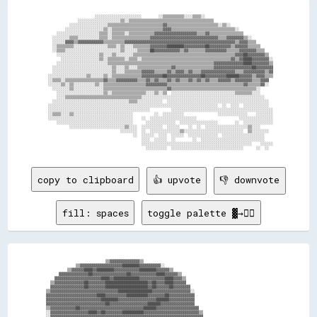
                        ░░░░░░░░░░░░░░░░░░░░░░        ░░▒▒▒▒▒▒▒▒▒▒░░░░▒▒▒▒░░                                

                ░░░░░░░░░░░░░░░░░░░░▒▒░░▒▒▒▒▒▒▒▒▒▒▒▒▒▒▒▒▒▒▒▒▒▒▒▒▒▒▒▒▒▒▒▒▒▒▒▒▒▒▒▒                            

            ░░░░░░░░░░░░░░░░░░▒▒▒▒▒▒▒▒▒▒▒▒▒▒▒▒▒▒▒▒▒▒▒▒▒▒▓▓▒▒▒▒▒▒▒▒▒▒▒▒▒▒▒▒▒▒▒▒▒▒▒▒░░▒▒░░                    

          ░░░░░░░░░░░░░░░░░░▒▒░░▒▒▒▒▒▒▒▒▒▒▒▒▒▒▒▒▒▒▒▒▒▒▒▒▓▓▓▓▒▒▒▒▒▒▒▒▒▒▒▒▒▒▒▒▒▒▒▒▒▒▒▒▒▒▒▒▒▒░░                

      ░░░░░░░░░░░░░░░░░░░░▒▒▒▒░░▒▒▒▒▒▒░░▒▒▒▒▒▒▒▒▒▒▒▒▓▓▓▓▓▓▓▓▓▓▓▓▓▓▓▓▓▓▓▓▒▒▒▒▓▓▒▒▒▒▒▒▒▒▒▒▒▒▒▒▒▒              

    ░░░░░░░░▒▒▒▒░░░░░░░░░░▒▒▒▒░░▒▒▒▒▒▒▒▒▒▒▒▒▒▒▒▒▒▒▓▓▓▓▓▓▓▓▓▓▓▓▓▓▓▓▓▓▓▓▓▓▓▓▓▓▓▓▓▓▓▓▒▒▒▒▓▓▓▓▓▓▓▓▒▒░░          

    ░░░░░░▓▓▓▓▒▒▓▓▓▓▓▓▓▓▓▓▓▓▒▒▒▒▒▒▒▒▒▒▓▓▓▓▓▓▓▓▓▓▓▓▓▓▓▓▓▓▓▓▓▓▓▓▓▓▓▓▓▓▓▓▓▓▓▓▓▓▓▓▓▓▓▓▓▓▓▓▓▓▓▓▒▒▓▓▓▓▒▒▒▒        

    ░░▒▒▒▒▒▒▒▒░░░░░░░░░░░░░░░░▒▒▒▒░░▒▒░░░░▒▒▒▒▒▒▒▒▓▓▓▓▓▓▓▓████████▓▓▓▓▓▓▓▓▓▓██▓▓▓▓▓▓▓▓▓▓▒▒▓▓▓▓▓▓▒▒▒▒▒▒      

    ░░▒▒▒▒░░░░░░░░░░░░░░░░░░░░░░░░░░▒▒░░░░░░▒▒▒▒▒▒██▓▓▓▓▓▓▓▓▓▓▓▓▒▒▓▓▒▒▒▒▒▒▒▒▓▓▓▓▓▓▓▓▓▓▒▒▒▒▒▒▓▓▓▓▓▓▓▓▒▒▒▒    

      ░░░░░░░░░░░░░░░░░░░░▒▒░░░░▒▒░░░░░░░░▒▒▒▒▒▒▒▒▒▒▒▒▒▒▒▒▒▒▒▒▒▒▒▒▒▒▒▒▒▒▒▒▒▒▒▒▒▒▒▒▒▒▒▒▒▒▒▒▓▓▓▓██▓▓▓▓▓▓▓▓▒▒  

        ░░░░░░░░░░░░░░░░░░▒▒░░▒▒▒▒▒▒▒▒░░▒▒▒▒░░▒▒▒▒▒▒▒▒▒▒▒▒▒▒▒▒▒▒▒▒▒▒▒▒▒▒▒▒▒▒▒▒▒▒▒▒▒▒▒▒▒▒▓▓▒▒▓▓████▓▓▓▓▓▓▓▓░░

      ░░░░░░░░░░░░░░░░░░░░░░░░▒▒▒▒▒▒▒▒▒▒▒▒▒▒▒▒▒▒▒▒▒▒▒▒▒▒▒▒▒▒▒▒▒▒▒▒▒▒▒▒▒▒▒▒▒▒▒▒▒▒▓▓▓▓▓▓▓▓▓▓▓▓▓▓████▓▓▓▓▓▓▓▓▒▒

    ░░░░░░░░░░░░░░░░░░░░░░░░░░░░▒▒░░░░▒▒░░░░▒▒▒▒▒▒▒▒▒▒▒▒▒▒▒▒▓▓▒▒▒▒▒▒▒▒▒▒▒▒▒▒▒▒▒▒▓▓▓▓▓▓▓▓▓▓▓▓▓▓▓▓▓▓██▓▓▓▓▓▓▓▓

    ░░░░░░░░░░░░░░░░░░░░░░░░░░░░▒▒░░░░▒▒▒▒▒▒▒▒▓▓▓▓▓▓▒▒▒▒▒▒▓▓▒▒▓▓▓▓▒▒▓▓▒▒▒▒▓▓▓▓▓▓▓▓▓▓▓▓▓▓▓▓▒▒▒▒▓▓▓▓▓▓▓▓▓▓▒▒▓▓

  ░░░░░░░░░░░░░░░░░░▒▒░░░░░░▒▒░░▒▒▒▒▒▒▒▒▒▒▒▒▒▒▓▓▓▓▓▓▓▓▓▓██▓▓▓▓▓▓▓▓▓▓▓▓▓▓▓▓██▓▓▓▓▓▓▓▓▓▓██████▓▓▓▓▓▓▒▒▓▓▓▓▒▒▒▒

  ░░▒▒▒▒░░▒▒▒▒▒▒▒▒▒▒▒▒▒▒▒▒▒▒▓▓▒▒▒▒▓▓▓▓▓▓▓▓▓▓▒▒▒▒▓▓▒▒▓▓▒▒▒▒▓▓▒▒▓▓▒▒▒▒▓▓▒▒▓▓▒▒▓▓▒▒▒▒▓▓▓▓▓▓▒▒▓▓▓▓▓▓▓▓▒▒▒▒▓▓▓▓  

  ░░░░░░▒▒░░▒▒░░░░░░░░░░▒▒░░▒▒▒▒▒▒▒▒▒▒▒▒▒▒▒▒▒▒▒▒▓▓▓▓▓▓▓▓▓▓▒▒▒▒▒▒▒▒▒▒▒▒▒▒▒▒▒▒▒▒▒▒▒▒▒▒▒▒▒▒▒▒▒▒▒▒▓▓▒▒▒▒▒▒▓▓░░  

    ░░░░░░░░▒▒░░░░░░░░░░░░░░▒▒▒▒▒▒▒▒▒▒▒▒▒▒▒▒▒▒▒▒▒▒▒▒▒▒▒▒▒▒▓▓▒▒▒▒▒▒▒▒▒▒▒▒▒▒▒▒▒▒▒▒▒▒▒▒▒▒▒▒▒▒▒▒▒▒▒▒▒▒▒▒░░      

      ░░░░░░░░░░░░░░░░░░░░░░▒▒░░▒▒▒▒▒▒▒▒▒▒▒▒▒▒▒▒░░░░▒▒░░▒▒  ░░░░░░░░░░░░░░░░░░░░░░░░░░░░░░▒▒▒▒▒▒▒▒░░░░      

      ░░░░▒▒▒▒▒▒▒▒▒▒▒▒▒▒▒▒▒▒▒▒▒▒▒▒▒▒▒▒▒▒▒▒▒▒▒▒░░░░░░░░░░░░░░░░░░░░░░░░░░░░░░░░░░░░░░░░░░░░░░░░░░░░░░░░░░    

    ░░░░░░░░░░░░░░░░░░░░░░░░░░░░░░░░░░░░▒▒▒▒░░░░░░░░░░░░  ░░░░░░░░░░░░░░░░░░░░░░░░░░░░░░░░░░░░░░░░░░░░░░░░  

  ░░░░░░░░░░░░░░░░░░░░░░░░░░░░░░░░░░░░░░░░░░░░░░░░░░░░░░░░░░░░░░░░░░░░░░░░░░░░░░░░  ░░  ░░░░  ░░░░░░░░░░░░  

  ░░░░░░░░░░░░░░░░░░░░░░░░░░░░░░░░░░░░░░░░░░░░░░░░          ░░░░░░░░░░░░░░░░░░░░░░░░░░░░░░░░░░░░░░░░░░░░░░░░

  ░░▒▒▒▒░░░░▒▒░░░░░░░░░░░░░░░░░░░░░░░░░░░░          ░░  ░░░░░░░░░░                ░░░░░░░░░░░░░░    ░░░░░░░░

  ░░░░░░░░░░░░░░░░░░░░░░░░░░░░░░░░░░░░░░░░    ░░  ░░░░░░░░░░░░░░░░░░░░░░                    ░░░░░░░░░░░░░░░░

      ░░░░░░░░░░░░░░░░░░░░░░░░░░░░░░░░░░░░      ░░░░░░░░░░░░░░  ░░░░░░░░░░░░░░░░░░        ░░  ░░░░░░░░░░░░░░

            ░░░░░░░░░░░░░░░░░░░░░░░░░░▒▒░░░░  ░░░░░░░░░░  ░░░░░░    ░░  ░░  ░░░░░░░░░░░░░░░░░░░░▒▒░░░░      

                                    ░░░░░░░░  ░░  ░░░░░░░░░░░░░░▒▒░░░░░░░░░░░░░░░░░░░░░░░░░░░░  ▒▒░░░░░░░░  

                                          ░░  ░░░░░░  ░░░░  ░░░░░░  ░░░░░░░░░░░░░░  ░░░░░░░░░░░░░░░░░░░░    

                                              ░░░░  ░░░░░░  ░░        ░░  ░░░░░░░░░░░░░░░░░░░░░░░░░░░░░░    

                                              ░░░░░░░░░░░░░░░░░░░░░░░░░░░░░░░░░░░░░░░░░░░░░░░░░░░░    ░░░░░░

copy to clipboard
👍 upvote
👎 downvote
fill: spaces
toggle palette ▓→✊🏽
                              ▒▒▓▓▓▓▓▓▓▓▓▓▓▓▓▓▒▒                                                              

                ▒▒▓▓▓▓▓▓▓▓▓▓▓▓▓▓▓▓▓▓▓▓████████▓▓▓▓▓▓▓▓▓▓░░                                                    

            ▒▒▓▓▓▓▓▓████▓▓████████▓▓▓▓▓▓▓▓▓▓▓▓████████▓▓▓▓▓▓▒▒                                                

        ▓▓▓▓▓▓▓▓▓▓▓▓▓▓██▓▓▓▓▓▓▓▓▓▓▓▓▓▓▓▓██▓▓▓▓▓▓▓▓▓▓▓▓████▓▓▓▓▓▓▒▒                                            

      ▓▓▓▓▓▓▓▓▓▓▓▓▓▓▓▓▓▓▓▓▓▓████▓▓████████████▓▓▓▓▓▓▓▓▓▓▓▓████▓▓▓▓▒▒                                          

    ▒▒▓▓▓▓▓▓▓▓▓▓▓▓▓▓██▓▓▓▓▓▓▓▓████████████████████▓▓██▓▓▓▓████▓▓▓▓▓▓                                          

    ▓▓▓▓▓▓▓▓▓▓▓▓▓▓▓▓██▓▓▓▓▓▓▓▓████████████████████▓▓██▓▓▓▓▓▓██▓▓▓▓▓▓▓▓                                        

  ▒▒▓▓▓▓▓▓▓▓▓▓▓▓▓▓▓▓▓▓▓▓▓▓▓▓▓▓▓▓▓▓▓▓████████████████▓▓▓▓▓▓▓▓▓▓▓▓▓▓▓▓▓▓░░                                      

  ▓▓▓▓▓▓▓▓▓▓▓▓▓▓▓▓▓▓▓▓▓▓▓▓████▓▓▓▓▓▓▓▓▓▓██████████▓▓▓▓▓▓▓▓██▓▓▓▓▓▓▓▓▓▓▓▓                                      

  ▓▓▓▓▓▓▓▓▓▓▓▓▓▓▓▓▓▓▓▓▓▓▓▓▓▓████████▓▓▓▓▓▓▓▓▓▓▓▓▓▓▓▓▓▓██████▓▓▓▓▓▓▓▓▓▓▓▓                                      

  ▓▓▓▓▓▓▓▓▓▓▓▓▓▓▓▓▓▓▓▓▓▓▓▓▓▓▓▓██▓▓▓▓▓▓▓▓▓▓▓▓▓▓▓▓▓▓██████▓▓▓▓▓▓▓▓▓▓▓▓▓▓▓▓                                      

  ▒▒▓▓▓▓▓▓▓▓▓▓▓▓██▓▓▓▓▓▓▓▓▓▓▓▓▓▓▓▓▓▓▓▓▓▓▓▓▓▓▓▓▓▓██████▓▓▓▓▓▓▓▓▓▓▓▓▓▓▓▓▓▓▓▓                                    

  ░░▓▓▓▓▓▓▓▓▓▓▓▓▓▓▓▓▓▓████▓▓██▓▓▓▓▓▓▓▓██████████▓▓▓▓▓▓▓▓▓▓▓▓▓▓▓▓▓▓▓▓▓▓▓▓▓▓▒▒                                  

  ░░▓▓▓▓▓▓▓▓▓▓▓▓▓▓▓▓▓▓▓▓▓▓▓▓▓▓▓▓▓▓▓▓▓▓▓▓▓▓▓▓▓▓▓▓▓▓▓▓▓▓▓▓▓▓▓▓▓▓▓▓▓▓▓▓▓▓▓▓▓▓▓▓                                  
