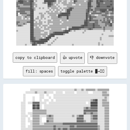
▒▒██████▓▓▓▓▒▒▓▓████░░▒▒░░░░░░░░████████████▓▓░░▒▒▒▒░░▒▒▒▒░░░░▒▒░░██▓▓▒▒▒▒▒▒▒▒░░▒▒▓▓██▓▓▒▒▒▒██▓▓████▓▓▓▓▓▓▓▓██▓▓

▓▓▓▓████▓▓▓▓▓▓▓▓██▓▓▒▒░░░░░░░░▒▒▓▓▒▒████▓▓▒▒▒▒░░▒▒░░▒▒▒▒▒▒░░▒▒▒▒▒▒▓▓▒▒▒▒▒▒▒▒▒▒▒▒▒▒████▒▒▒▒▒▒████▓▓▓▓▒▒▓▓▓▓▓▓▓▓▓▓

▓▓▒▒▒▒▒▒▓▓▓▓▓▓▓▓██▓▓▒▒▒▒░░░░░░░░░░░░████▓▓▒▒░░▒▒░░░░░░▒▒▒▒▒▒▒▒▒▒░░░░▒▒▒▒░░▒▒▒▒▒▒▒▒████▒▒▒▒▒▒▓▓██▓▓▓▓▓▓▓▓▓▓▓▓██▓▓

▓▓▓▓▒▒▒▒▒▒▒▒▒▒▒▒██▓▓░░▒▒░░░░░░░░░░░░▓▓▓▓▒▒▒▒▒▒░░▒▒░░░░░░░░▒▒▒▒▒▒▒▒▒▒▒▒▒▒▒▒▒▒▒▒▒▒▒▒████▓▓▒▒▒▒████▓▓▓▓▓▓▓▓████▓▓▓▓

▒▒▓▓▓▓▓▓▓▓▓▓▓▓▓▓██▓▓▒▒░░░░▒▒░░▒▒░░░░▒▒░░▒▒▒▒▒▒▒▒░░▒▒░░▒▒▒▒▒▒▓▓██▓▓▒▒▒▒▒▒▒▒▒▒▒▒▒▒▒▒██▓▓▒▒▒▒▓▓▓▓▓▓▓▓▓▓▓▓▓▓▓▓▓▓▓▓██

▒▒▒▒▓▓▓▓▓▓▓▓▓▓▓▓████▒▒░░░░░░░░░░░░░░░░▒▒░░▒▒░░▒▒▒▒░░▒▒░░▒▒██████▒▒▒▒▒▒▒▒▒▒▒▒▒▒▒▒▓▓██▓▓██▒▒▓▓▓▓▓▓████████▒▒██████

▓▓▓▓▓▓▓▓▓▓▒▒▒▒▒▒████░░░░░░░░░░░░░░▒▒▒▒░░▒▒░░▒▒▒▒░░▒▒░░░░▒▒████▒▒▒▒▒▒▒▒▒▒▒▒▒▒▒▒▒▒▓▓██▒▒▒▒▓▓▓▓▒▒▒▒▓▓████▓▓▓▓▒▒▒▒▓▓

▓▓  ▓▓▓▓▓▓▓▓▒▒▒▒████░░░░░░▒▒▒▒░░▒▒░░▒▒▒▒▒▒▒▒▒▒▒▒▒▒▓▓██████████▒▒▒▒▒▒▒▒▒▒▒▒▒▒▒▒▒▒██▓▓░░▓▓▓▓▓▓▓▓▓▓▓▓▒▒▒▒▓▓▓▓▒▒▓▓▓▓

▓▓░░░░▒▒▒▒▒▒▓▓▓▓████░░░░░░░░▒▒▒▒░░░░░░▒▒▒▒▒▒▒▒░░████████████▓▓▒▒▒▒▒▒▒▒▒▒▒▒▒▒▒▒▒▒██▓▓▓▓▒▒▒▒░░░░▒▒▒▒▓▓▓▓▓▓▒▒░░▒▒▒▒

▒▒▒▒▒▒░░▒▒▓▓▒▒▒▒████░░░░▒▒░░▒▒▒▒░░░░▒▒░░▒▒▒▒▒▒▒▒██▓▓▒▒▒▒▒▒██▒▒▒▒▒▒▒▒▒▒▒▒▒▒▒▒▒▒▒▒██▓▓██▓▓▓▓▓▓▒▒▒▒▒▒▒▒▒▒▓▓▓▓▓▓▓▓▓▓

▒▒▒▒▒▒░░▒▒░░▒▒░░████░░▒▒▒▒░░▒▒░░▒▒░░░░░░▒▒▒▒▒▒▒▒▒▒▒▒▒▒▒▒▒▒██▒▒▒▒▒▒▒▒▒▒▒▒▒▒▒▒▒▒▒▒██▒▒██▓▓▒▒▒▒▒▒▒▒▒▒▒▒▓▓▒▒▓▓▒▒▓▓▓▓

▒▒▒▒▒▒▒▒▒▒▒▒▒▒▒▒████▒▒░░░░▒▒░░░░░░░░▒▒▒▒░░▒▒▒▒▒▒▒▒░░▒▒▒▒▒▒░░▒▒▒▒▒▒▒▒▒▒▒▒▒▒▒▒▒▒▓▓██▓▓██▓▓▓▓▓▓▓▓▒▒▓▓▒▒▓▓▒▒▓▓▓▓▒▒▓▓

▓▓▓▓▒▒▒▒▒▒▒▒▓▓▓▓████░░▒▒░░▒▒▒▒░░▒▒░░▒▒▒▒▒▒▒▒▒▒▒▒▒▒▒▒░░▒▒▒▒▒▒▒▒▒▒▒▒▒▒▒▒▒▒▒▒▒▒▒▒████▓▓▒▒▒▒▒▒▓▓▓▓▒▒▒▒▓▓▓▓▓▓▓▓██░░▓▓

▓▓▒▒▒▒▒▒▓▓▒▒░░░░████▒▒▒▒▒▒▒▒▒▒░░░░░░▒▒░░░░▒▒▒▒▒▒▒▒░░▒▒▒▒▒▒▒▒▒▒▒▒▒▒▒▒▒▒▒▒▒▒▒▒▒▒████▓▓▓▓▓▓██▓▓▓▓▒▒▒▒▒▒▒▒▓▓▓▓▓▓██▒▒

▒▒▓▓▓▓▒▒░░░░░░░░████▒▒▒▒░░▒▒░░▒▒▒▒▒▒░░▒▒▒▒▒▒▒▒▒▒▒▒▒▒▒▒▒▒▒▒▒▒▒▒▒▒▒▒▒▒▒▒▒▒▒▒▓▓██████▓▓▓▓▓▓██▓▓▓▓▓▓▒▒▒▒▒▒▓▓▒▒▓▓██▒▒

░░░░░░░░░░░░░░░░████░░▒▒▒▒░░▒▒░░▒▒░░▒▒▒▒▒▒▒▒▒▒▒▒▒▒▒▒▒▒▒▒▒▒░░▒▒▒▒██████████████▓▓▓▓▓▓▓▓▓▓██▓▓▓▓▓▓▓▓▒▒▓▓▒▒▒▒▒▒▒▒▒▒

░░░░░░░░░░░░░░░░████▒▒▒▒▒▒▒▒░░░░▒▒▒▒▒▒░░▒▒▒▒▒▒▒▒▒▒▒▒░░░░▒▒░░████████████▓▓▒▒▒▒▒▒▒▒▓▓██▓▓▒▒▒▒▒▒▒▒▒▒▒▒▓▓▒▒▒▒▒▒▒▒▒▒

▒▒░░░░░░░░░░░░░░████▒▒▒▒▒▒▒▒▒▒▒▒░░░░░░▒▒▒▒▒▒▒▒▒▒▒▒▒▒▒▒▓▓██████▒▒░░▒▒░░░░░░░░░░▒▒░░░░░░░░░░░░░░░░░░░░▒▒░░░░░░▒▒░░

░░░░░░░░░░░░░░░░████▒▒▒▒▒▒▒▒░░░░▒▒▒▒░░▒▒▒▒▓▓████████████████░░░░░░░░░░░░░░░░▒▒░░░░░░░░░░░░░░░░░░░░░░░░░░░░░░░░░░

░░░░░░░░░░░░░░░░████▒▒▒▒▒▒▒▒▒▒▒▒▒▒▒▒░░▓▓██████████████▒▒░░░░░░░░░░░░░░░░░░░░░░░░░░░░░░░░░░░░░░░░░░▒▒░░░░░░░░░░░░

░░░░░░░░░░░░░░░░████▒▒▒▒▒▒▒▒░░▒▒▒▒░░▓▓██████░░░░░░░░░░░░░░░░░░░░░░░░░░░░░░░░░░░░░░░░░░░░░░░░░░░░░░░░░░░░░░▒▒▒▒▒▒

░░░░░░░░░░░░░░░░████▓▓▒▒▒▒▒▒▒▒░░▒▒██████░░░░░░▒▒░░░░░░░░░░░░░░░░░░░░░░░░░░░░░░░░░░░░░░░░░░░░░░░░▒▒░░░░░░░░░░░░░░

░░░░░░░░░░░░░░░░████▓▓▒▒▒▒▓▓██████████░░░░░░▒▒░░░░░░░░░░░░░░░░░░░░░░░░░░░░░░░░░░░░░░░░░░░░░░░░░░▒▒░░░░░░░░░░░░░░

░░░░░░░░░░░░░░░░▓▓██████████████████░░░░░░▒▒░░░░░░░░░░░░░░░░░░░░░░░░░░░░░░░░░░░░░░░░░░░░░░░░░░░░░░░░░░░░░░░░░░░░

░░░░░░░░░░░░░░░░▒▒▓▓██▓▓████████▒▒░░░░░░▒▒░░░░░░░░░░░░░░░░░░░░░░░░░░░░░░░░░░░░░░░░░░░░░░░░░░░░▒▒░░░░░░░░░░░░░░░░

copy to clipboard
👍 upvote
👎 downvote
fill: spaces
toggle palette ▓→✊🏽
        ░░░░░░░░░░░░░░░░░░░░░░░░░░░░░░░░░░░░░░▒▒░░░░▒▒░░▒▒▒▒▒▒▒▒░░▒▒▒▒▒▒▒▒▒▒

    ░░░░░░░░▒▒░░░░░░▒▒░░░░░░  ░░░░░░  ░░░░░░░░  ░░░░░░░░░░    ░░░░░░░░▒▒▒▒░░

  ░░            ░░░░  ░░    ░░░░░░░░░░░░░░░░░░░░░░░░░░░░░░░░░░░░░░░░░░▒▒▒▒▒▒

  ░░      ░░    ░░░░    ░░  ░░░░░░░░░░░░░░░░░░░░░░░░░░░░░░░░░░░░░░░░░░░░▒▒░░

  ░░      ░░    ░░  ░░░░  ░░  ░░░░░░░░░░░░░░░░░░░░░░░░░░░░░░▒▒▓▓██░░░░▒▒▒▒░░

░░░░  ░░░░▓▓▓▓▓▓░░░░░░  ░░░░░░░░░░░░░░░░░░░░░░░░░░░░░░░░  ░░██████░░░░▒▒▒▒▒▒

░░░░      ██▓▓██░░  ░░░░░░░░░░░░░░░░░░░░░░░░░░░░░░░░░░░░░░░░██████░░░░▒▒▒▒▒▒

░░░░      ██▓▓██░░  ░░░░░░░░░░░░░░░░░░░░░░░░░░░░░░░░░░▒▒▓▓▒▒▓▓▓▓▓▓░░░░░░▒▒▒▒

░░░░      ▒▒▒▒▒▒▒▒▒▒▒▒░░░░░░░░░░░░░░░░░░░░░░░░░░░░░░░░▓▓▓▓▓▓▓▓▓▓▓▓░░░░░░▒▒▒▒

░░░░  ░░░░▒▒▒▒▒▒▒▒▒▒▒▒░░░░░░░░░░░░░░░░░░░░░░░░░░░░░░░░▓▓▒▒▒▒▓▓▒▒▒▒░░░░░░▒▒▒▒

░░░░░░  ░░▒▒▒▒▒▒░░░░░░▒▒▓▓▒▒░░░░░░░░░░░░░░░░▒▒░░▒▒▓▓▓▓░░░░░░▒▒▓▓▓▓░░░░░░▒▒▒▒

░░░░  ░░  ▒▒▒▒▒▒░░    ▒▒▒▒▒▒░░░░░░░░░░░░░░░░░░░░▓▓▓▓▓▓░░░░░░▒▒▓▓▓▓░░░░░░▒▒▒▒

░░░░  ░░░░▒▒▒▒▒▒░░    ▓▓▒▒▒▒░░░░░░░░░░░░░░░░░░░░▓▓▓▓▓▓▒▒░░░░▒▒▒▒▒▒░░░░░░▒▒▒▒

░░░░    ░░▒▒▒▒▒▒░░░░▒▒▒▒▒▒▒▒▒▒▒▒▒▒▒▒▓▓▓▓▓▓▓▓▓▓▓▓▓▓▓▓▓▓▓▓▓▓▓▓▓▓▓▓▓▓░░░░░░▒▒▒▒

░░░░  ░░░░▒▒▒▒▒▒▒▒▒▒▒▒▒▒▒▒▒▒▓▓▒▒▒▒▒▒▒▒▒▒▒▒▓▓▓▓▒▒▓▓▓▓▓▓▓▓▓▓▓▓▓▓▓▓▓▓▒▒░░░░▒▒▒▒

░░░░░░░░░░▒▒▒▒▒▒▒▒▒▒▒▒▒▒▒▒▒▒▓▓▒▒▓▓▒▒▓▓▓▓▒▒▓▓▓▓▓▓▓▓▓▓▓▓▓▓▓▓▓▓▓▓▓▓▓▓▒▒░░░░▒▒▒▒
