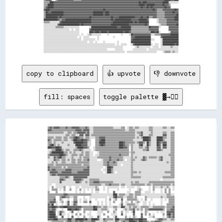
▒▒▒▒▒▒████▓▓▓▓▓▓▓▓▓▓▓▓▓▓▓▓▓▓▓▓▓▓▓▓▓▓▓▓▓▓▓▓▓▓▓▓▓▓▓▓▓▓▓▓▓▓▓▓▓▓▓▓▓▓▓▓▓▓▓▓▓▓▓▓▓▓▓▓▓▓▓▓▓▓▓▓▓▓▓▓▓▓▓▓▓▓██▓▓████▓▓▓▓▓▓▓▓▓▓▓▓▓▓▓▓██████░░░░░░░░░░

▒▒▒▒██████▓▓▓▓▓▓▓▓▓▓▓▓▓▓▓▓▓▓▓▓▓▓▓▓▓▓▓▓▓▓▓▓▓▓▓▓▓▓▓▓▓▓▓▓▓▓▓▓▓▓▓▓▓▓▓▓▓▓▓▓▓▓▓▓▓▓▓▓▓▓▓▓▓▓▓▓▓▓▓▓▓▓▓▓▓▓██████▓▓████████▓▓▓▓▓▓▓▓██▓▓▓▓▒▒        

▒▒▓▓██████▓▓▓▓▓▓▓▓▓▓▓▓▓▓▓▓▓▓▓▓▓▓▓▓▓▓▓▓▓▓▓▓▓▓▓▓▓▓▓▓▓▓▓▓▓▓▓▓▓▓▓▓▓▓▓▓▓▓▓▓▓▓▓▓▓▓▓▓▓▓▓▓▓▓▓▓▓▓▓▓▓▓▓▓▓▓▓▓██▓▓▓▓██▓▓██▓▓▓▓▓▓▓▓▓▓▓▓██▓▓▓▓        

▓▓████▓▓▓▓▓▓▓▓▓▓▓▓▓▓▓▓▓▓▓▓▓▓▓▓▓▓▓▓▓▓▓▓▓▓▓▓▓▓▓▓▓▓▓▓▓▓▓▓▓▓▓▓▓▓██▓▓▓▓▓▓▓▓▓▓▓▓▓▓▓▓▓▓▓▓▓▓▓▓▓▓▓▓▓▓▓▓▓▓▓▓▓▓▓▓▓▓▓▓▓▓▓▓██▓▓▒▒▒▒▒▒▓▓▓▓▓▓▓▓▓▓▓▓██▓▓

▒▒██▓▓▓▓████████████▓▓▓▓▓▓▓▓▓▓▓▓▓▓▓▓▓▓▓▓▓▓▓▓▓▓▓▓▓▓██████████▓▓████▓▓▓▓▓▓▓▓▓▓▓▓▓▓▓▓▓▓▓▓▓▓▓▓▓▓▓▓▓▓▓▓▓▓▓▓▓▓▓▓▓▓▓▓▓▓▓▓▒▒▒▒▒▒▒▒▓▓▓▓▓▓▓▓██▓▓▓▓

▒▒██████████████████▓▓▓▓▓▓▓▓▓▓▓▓▓▓▓▓▓▓▓▓▓▓▓▓▓▓▓▓▓▓██████████▓▓████▓▓▓▓▓▓▓▓▓▓▓▓▓▓▓▓▓▓▓▓▓▓▓▓▓▓▓▓▓▓▓▓▓▓▓▓▓▓▓▓▓▓▓▓▓▓▓▓▒▒▒▒▒▒▒▒▓▓▓▓▓▓▓▓▓▓▓▓██

▒▒████████████▓▓██▓▓▓▓▓▓▓▓▓▓▓▓▓▓▓▓▓▓▓▓▓▓▓▓▓▓▓▓██▓▓▓▓▓▓▓▓▓▓▓▓▓▓▓▓▓▓▓▓██▓▓▓▓▓▓████████████████▓▓▓▓▓▓██▓▓▓▓██▒▒▒▒▓▓▓▓▒▒▒▒▒▒▒▒▓▓▓▓▓▓▓▓▓▓████

██████████████▓▓▒▒▓▓▓▓██████████████████████████▓▓▓▓▓▓▓▓▓▓▓▓▓▓▓▓▓▓▓▓██▓▓████████████████▓▓▓▓▓▓▓▓████████▓▓        ░░▒▒▒▒▒▒▒▒▓▓▓▓▓▓▓▓████

▒▒▒▒▒▒░░░░░░░░░░▓▓██████████████████████████████▓▓▓▓▓▓▓▓▓▓▓▓▓▓▓▓▓▓▓▓▓▓████████████████████▓▓██▓▓██████████        ░░▒▒▒▒▒▒▒▒▓▓▓▓▓▓▓▓▓▓▓▓

░░░░░░░░░░░░░░▓▓████████████████████▓▓██▓▓▓▓▓▓▓▓▓▓▓▓▓▓▓▓▓▓▓▓▓▓▓▓▓▓▓▓██████████████████▓▓▓▓▓▓▓▓▓▓▓▓▓▓▓▓██▓▓          ░░▒▒▒▒▒▒▓▓▓▓▓▓▓▓▓▓██

░░░░░░░░░░░░▒▒▒▒▒▒▒▒░░░░░░░░░░░░░░░░          ░░██████████████████████████▓▓▓▓██████████▒▒▒▒▒▒▒▒▒▒▒▒▒▒▒▒▒▒██▓▓▓▓▓▓▓▓░░        ▓▓▓▓▓▓▓▓▓▓

░░░░░░░░░░░░░░░░░░░░░░░░░░  ░░  ░░░░          ▓▓████████████████████████████████████████▒▒▒▒▒▒▒▒▒▒▒▒▒▒▒▒▒▒▓▓▓▓▓▓▓▓▓▓          ▓▓▓▓▓▓▓▓▓▓

░░░░░░░░░░░░░░░░░░░░░░░░░░░░░░░░░░░░          ████▓▓████▓▓██████▓▓██████████████▓▓████▓▓▒▒▒▒▒▒▒▒▒▒▒▒▒▒▒▒▒▒▒▒████▓▓██░░        ░░▓▓▓▓▓▓▓▓

░░░░░░░░░░░░░░░░░░░░░░░░░░░░░░░░░░░░  ░░    ░░▒▒░░░░░░░░░░      ░░            ░░      ░░██▓▓▓▓▓▓▓▓▓▓▓▓▓▓▓▓▓▓░░░░▒▒▒▒▒▒▓▓▓▓▓▓▓▓▓▓████████

░░░░░░░░░░░░░░░░░░░░░░░░░░░░░░░░░░  ░░  ░░░░░░        ░░              ░░                ▓▓▓▓████████████████          ▓▓████████████████

░░░░░░░░░░░░░░░░░░░░░░░░░░░░░░░░░░░░░░  ░░░░░░░░░░░░  ░░                                ▓▓██████████████████░░░░      ░░████████████████

░░░░░░░░░░░░░░░░░░░░░░░░░░░░░░░░░░░░░░░░░░░░  ░░░░  ░░      ░░            ░░            ████████████████████          ░░████████████████

░░░░░░░░░░░░░░░░░░░░░░░░░░░░░░░░░░░░░░░░░░░░░░░░░░░░░░░░░░░░░░░░░░░░░░░░  ░░  ░░░░░░    ░░▓▓████████████████░░  ░░░░  ░░████████████▓▓██

░░░░░░░░░░░░░░░░░░░░░░░░░░░░░░░░░░░░░░░░░░░░░░░░░░░░░░░░░░░░░░░░░░░░░░░░░░░░░░░░            ░░▒▒░░░░░░░░░░░░  ░░░░░░  ░░░░░░░░░░▒▒░░░░░░

░░░░░░░░░░░░░░░░░░░░░░░░░░░░░░░░░░░░░░░░░░░░░░░░░░░░░░░░░░░░░░░░        ░░░░░░░░          ░░░░░░░░░░░░░░  ░░░░░░░░░░░░░░░░░░░░░░░░░░░░░░

copy to clipboard
👍 upvote
👎 downvote
fill: spaces
toggle palette ▓→✊🏽
▒▒▓▓▒▒▓▓▓▓▓▓▒▒▒▒▒▒▓▓▒▒▒▒▓▓▓▓▓▓▓▓▒▒▒▒▒▒▓▓▒▒░░░░▒▒▒▒▒▒▒▒▒▒▒▒▒▒▒▒▒▒▒▒░░░░░░░░▒▒▒▒  ░░▒▒▒▒░░▒▒▒▒░░░░░░░░░░▒▒▒▒░░░░░░░░░░▒▒▒▒░░░░▒▒▒▒

▓▓▓▓▒▒▒▒▒▒▒▒▒▒▒▒▒▒▒▒▒▒▒▒▒▒▒▒▓▓▓▓▓▓▒▒▓▓▓▓▓▓░░░░▒▒▒▒▒▒▒▒▒▒▒▒▒▒▒▒▒▒▒▒▒▒▒▒▒▒▒▒▒▒▒▒░░░░▒▒▒▒▒▒░░░░░░░░░░░░░░▒▒▒▒░░░░░░░░░░░░░░░░░░░░░░

▒▒▒▒▒▒▒▒▒▒▒▒▒▒▒▒░░░░▒▒▒▒░░▒▒▒▒▓▓▓▓▓▓▓▓▒▒▓▓░░░░▒▒▒▒▒▒▒▒▒▒▒▒▒▒▒▒▒▒▒▒▒▒▒▒▒▒▒▒▒▒▒▒▒▒▒▒▒▒▒▒▒▒░░▒▒▒▒▓▓░░░░░░░░▒▒░░░░░░░░░░▒▒▒▒░░░░▒▒▒▒

░░░░░░░░░░░░░░░░░░▒▒▒▒░░▒▒▒▒░░░░▓▓▓▓░░▓▓▓▓░░▒▒▒▒▒▒▒▒▒▒▒▒▒▒▒▒▒▒▒▒▒▒▒▒▒▒▒▒▒▒▒▒▒▒▒▒▒▒▒▒▒▒▒▒░░░░▒▒▓▓░░░░░░▒▒▒▒░░░░░░░░░░▓▓▓▓░░░░▒▒▒▒

▒▒▒▒▒▒░░▒▒▒▒▒▒░░▒▒▒▒░░▒▒▒▒▓▓██▓▓▒▒▒▒░░▒▒▒▒░░░░░░▒▒▒▒▓▓▓▓▓▓▒▒▒▒▒▒▒▒▒▒▒▒▒▒▒▒▒▒▒▒▒▒▒▒▒▒▒▒▒▒░░▒▒░░▒▒██████▓▓░░░░░░██████▒▒▒▒░░░░▒▒▒▒

▓▓▒▒░░▒▒▒▒▒▒▒▒░░▒▒▒▒░░░░▒▒████▓▓▓▓██▓▓▓▓▒▒░░    ▒▒▒▒▓▓████▒▒▒▒▒▒▒▒▒▒▒▒▒▒▒▒▒▒▒▒▒▒▒▒▒▒▒▒░░░░░░░░░░██████▓▓░░░░░░██████▒▒░░░░░░▒▒▒▒

▒▒▒▒░░▒▒░░░░░░▒▒░░░░░░░░░░▓▓████████▓▓▓▓░░░░    ▒▒▒▒██████▒▒▒▒▒▒▒▒▒▒▒▒▒▒████▓▓▒▒▒▒▒▒▒▒▒▒░░▒▒▓▓▓▓▒▒░░██▒▒░░░░░░██▓▓▒▒▓▓▓▓░░░░▒▒▒▒

▒▒▓▓██▒▒░░▒▒░░░░░░░░▒▒░░░░░░██████▓▓▓▓▓▓░░░░    ▒▒▒▒▓▓██▓▓▒▒▒▒▒▒▒▒▒▒▒▒▒▒████▓▓▒▒▒▒░░▒▒░░░░░░▓▓██░░░░██▒▒░░░░░░██▓▓░░████░░░░▒▒▒▒

████▓▓▓▓████▓▓░░░░░░░░░░░░░░▒▒██████▓▓▓▓▒▒    ░░▒▒▒▒▒▒▒▒▒▒▒▒▒▒▒▒▒▒▒▒▒▒▒▒████▓▓▓▓▒▒  ▒▒░░░░░░▒▒▒▒░░▒▒▓▓░░░░░░░░▓▓▓▓░░▓▓▓▓░░░░▒▒▒▒

░░░░▒▒▒▒██████▒▒░░▒▒▒▒░░░░▒▒▒▒▒▒▓▓▒▒░░░░░░░░  ░░▒▒▒▒▒▒▒▒▒▒▒▒▒▒▒▒▒▒▒▒▒▒▒▒▒▒▒▒▒▒▒▒▒▒  ▒▒░░░░░░░░░░▒▒▒▒▓▓░░░░░░░░▓▓▓▓▒▒░░░░░░░░▒▒▒▒

░░▒▒████████████▒▒▒▒░░▒▒░░▒▒░░░░░░▒▒░░▒▒▒▒░░░░    ░░▒▒▒▒▒▒▒▒▒▒▒▒▒▒▒▒▒▒▒▒▒▒▒▒▒▒▒▒▒▒░░▒▒▒▒░░░░░░░░░░░░░░░░░░░░░░░░░░░░░░░░░░░░▒▒▒▒

▒▒▓▓▓▓▓▓▓▓▓▓████▓▓▒▒░░░░▒▒▒▒▒▒░░▒▒▒▒░░▒▒▒▒░░░░  ░░░░▒▒▒▒▒▒▒▒▒▒▒▒▒▒▒▒▒▒▒▒▓▓▒▒▒▒▒▒▒▒  ▒▒░░░░░░░░░░░░░░░░░░░░░░░░░░░░░░░░░░░░▒▒▒▒▒▒

▒▒░░░░▓▓▒▒▓▓██▒▒▒▒░░░░░░▒▒░░░░░░▒▒░░▒▒▒▒▒▒░░░░░░░░▒▒▒▒▒▒▒▒▒▒▒▒▓▓▒▒▒▒▒▒▒▒▒▒▒▒░░░░░░░░▒▒░░▒▒░░░░░░▓▓▒▒░░▒▒▒▒▒▒▒▒░░▒▒▓▓░░░░░░░░▒▒▒▒

░░░░░░▓▓▒▒▒▒░░▒▒▒▒░░▒▒░░▒▒▒▒░░▒▒▒▒░░▒▒▒▒▓▓░░░░░░░░    ░░▒▒▒▒▒▒▓▓▒▒▒▒▒▒▓▓▒▒▒▒░░  ░░░░▒▒▒▒░░░░░░▒▒▓▓▒▒░░░░░░░░░░░░▒▒▓▓░░░░░░░░▒▒▒▒

░░░░▒▒░░▒▒░░░░▒▒▒▒░░░░░░▒▒▒▒░░▒▒▒▒▒▒▒▒▒▒▒▒░░░░░░░░░░░░░░▒▒▒▒▓▓▒▒▒▒▓▓▒▒░░░░░░░░░░░░░░▒▒░░░░░░░░░░░░░░░░░░░░░░░░░░░░░░░░░░▒▒░░▒▒▒▒

▒▒▒▒▒▒░░▒▒▒▒▒▒▒▒▒▒▒▒▒▒▒▒▒▒▒▒▒▒▒▒▒▒░░▒▒▒▒▒▒░░░░░░░░░░░░░░▒▒▒▒▓▓▒▒▒▒▒▒▒▒░░░░  ░░░░░░░░▒▒░░░░░░░░░░░░░░░░░░░░░░░░░░░░░░░░░░░░░░▒▒▒▒

▓▓▒▒▒▒▒▒▒▒▒▒▒▒░░▒▒░░▒▒▒▒▒▒▒▒▒▒▒▒▒▒▒▒▒▒▒▒▓▓░░░░░░░░░░░░░░  ░░████▓▓░░░░░░░░░░░░░░░░░░▒▒░░░░░░░░░░░░░░░░░░░░░░░░░░░░░░░░░░░░░░▒▒▒▒

▓▓▒▒▓▓▓▓▒▒▒▒▒▒▒▒▒▒▓▓▓▓▓▓▒▒▒▒▒▒▒▒▒▒▒▒▓▓▓▓▓▓░░░░░░░░░░░░  ░░░░████▒▒░░░░░░░░░░░░░░░░░░▒▒░░░░░░░░░░░░░░░░░░░░░░░░░░░░░░░░░░░░░░▒▒▒▒

░░▓▓▓▓▓▓▓▓▒▒▒▒▓▓▓▓▓▓▓▓▓▓▒▒▒▒▒▒▓▓▓▓▓▓▓▓▓▓▓▓░░░░░░░░░░░░░░  ░░████▒▒░░  ░░░░░░░░░░░░░░▒▒▒▒▒▒░░▒▒░░░░░░░░░░░░░░░░░░░░░░░░▒▒▒▒▒▒▒▒▒▒

░░▒▒▓▓▓▓▒▒▓▓▓▓▓▓▓▓▓▓▓▓▓▓▓▓▓▓▓▓▓▓▓▓▓▓▓▓▓▓▓▓░░░░░░░░░░░░░░░░░░░░░░░░░░░░░░░░░░░░░░░░░░▒▒░░░░░░░░░░░░░░░░░░░░░░░░░░░░░░░░░░░░░░▒▒▒▒

░░░░░░░░░░░░▒▒▒▒▒▒▓▓▒▒░░░░▓▓▓▓▓▓▓▓▓▓▓▓▓▓░░░░░░░░░░░░░░░░░░░░░░░░░░░░░░░░░░░░░░░░░░░░▒▒▒▒▒▒▒▒▒▒░░░░░░░░░░░░░░░░░░░░░░▒▒▒▒▒▒▒▒▒▒▒▒

░░░░░░░░░░░░▓▓▓▓▒▒░░░░░░░░▓▓▓▓▓▓▓▓▒▒░░░░░░▒▒▒▒▒▒▒▒▒▒░░░░░░░░░░░░░░░░░░░░░░░░░░░░░░░░░░░░░░░░░░░░░░░░░░░░░░░░░░░░░░  ░░░░░░░░░░░░

░░░░░░░░░░░░▓▓░░░░░░░░░░░░░░▓▓▓▓▒▒░░░░▒▒░░▒▒▒▒▓▓▓▓▓▓▒▒▒▒▒▒▒▒▒▒▒▒▒▒░░░░░░░░░░░░░░░░░░▒▒░░▒▒▒▒░░░░░░░░░░▒▒▒▒▒▒▒▒▒▒▒▒▒▒▒▒▒▒▒▒▒▒▒▒▒▒

░░░░    ░░░░░░░░░░░░░░░░░░░░░░░░░░░░░░░░░░▒▒▒▒▒▒▒▒▒▒▒▒░░░░▒▒▒▒▓▓▒▒▒▒▒▒▒▒░░▒▒▒▒░░░░░░▒▒▒▒▒▒▒▒▒▒▒▒▒▒░░▒▒▒▒░░▒▒▒▒▒▒▒▒▒▒▒▒▒▒▒▒▒▒░░▒▒

░░  ▒▒  ░░░░░░░░▒▒    ░░    ░░░░  ░░░░░░░░░░░░░░▒▒░░    ░░  ░░░░░░░░░░░░  ░░░░  ░░░░░░░░  ░░░░        ░░  ▒▒░░░░░░▒▒░░░░▒▒░░  ░░

░░  ▒▒▒▒▒▒  ░░  ▒▒    ▒▒    ░░  ▒▒  ░░  ░░  ░░  ▒▒▒▒    ░░  ░░        ░░          ░░      ░░▒▒░░      ░░  ▒▒      ░░  ▒▒  ▒▒  ░░

▒▒      ▒▒      ░░          ░░  ░░  ░░      ░░  ░░░░        ░░    ▓▓            ░░░░    ▒▒▒▒▒▒    ░░░░░░  ░░      ░░  ▒▒  ▒▒    

▒▒▒▒▒▒▒▒▒▒▒▒▒▒▒▒▓▓▓▓▒▒▒▒▒▒▒▒▒▒▒▒▒▒▒▒▒▒▒▒▒▒▒▒░░░░░░░░░░░░░░░░░░░░░░████░░▒▒▒▒▒▒░░░░▒▒▒▒░░▒▒▒▒▒▒░░░░░░░░░░░░░░░░░░░░░░░░░░▒▒▒▒░░░░

▒▒▒▒▒▒▒▒    ▒▒▓▓▓▓▒▒▒▒░░░░▒▒▒▒      ░░    ░░░░░░░░░░░░░░░░░░  ░░░░▓▓██▒▒▒▒▒▒░░░░▒▒▒▒▒▒░░▒▒        ▒▒░░░░░░░░░░░░░░▒▒░░░░▒▒▒▒▒▒▒▒

▒▒▒▒▒▒▓▓    ▒▒░░    ░░    ▒▒▒▒  ░░  ░░░░  ░░    ░░        ░░  ▒▒  ░░▒▒    ▓▓    ▒▒▒▒▒▒▒▒▒▒░░  ░░  ▒▒    ░░        ░░  ░░  ▒▒▒▒▒▒

▒▒▓▓▓▓▓▓░░  ░░▒▒  ░░▓▓  ░░▓▓▓▓  ░░  ▒▒▒▒  ▓▓      ░░  ░░  ░░  ░░  ▒▒      ▒▒  ░░░░  ▒▒  ░░▒▒░░  ░░░░  ░░          ░░      ▒▒▒▒▒▒

▓▓▒▒██  ░░    ░░  ░░▓▓  ░░▓▓▒▒            ░░      ░░  ░░  ░░  ░░        ░░▓▓  ░░▒▒▒▒▒▒▒▒░░░░    ░░░░  ░░  ░░      ░░    ▒▒▒▒▒▒▒▒

▓▓▓▓████▓▓▒▒▓▓▓▓████▓▓▓▓▓▓▓▓▓▓▓▓▓▓▒▒▒▒▒▒▒▒▒▒▒▒██▓▓▒▒▒▒░░▒▒▒▒░░░░░░▒▒▒▒░░░░██▓▓░░░░▒▒░░▒▒▒▒░░░░▒▒▒▒▒▒▒▒░░░░▒▒▒▒▒▒▒▒▒▒▒▒░░▒▒▒▒▒▒▓▓

▓▓▒▒▓▓▓▓░░    ░░    ████▓▓▓▓██▓▓▒▒  ▒▒▒▒▒▒▒▒▒▒████░░░░▒▒▒▒▒▒░░    ░░▒▒      ░░▒▒░░▒▒▒▒▓▓░░▒▒░░▒▒  ▒▒▒▒▓▓▓▓▓▓▓▓▓▓▓▓▓▓▒▒  ▒▒▒▒▓▓▓▓

▓▓████▓▓  ░░▓▓▒▒░░    ░░▓▓    ░░    ▒▒    ░░      ░░░░░░    ▒▒    ▒▒░░    ▒▒  ░░░░  ░░██      ░░  ▒▒░░        ░░  ░░░░  ▓▓▓▓▓▓▓▓

▓▓██████  ░░██░░░░  ░░  ░░  ▒▒  ▒▒  ░░  ░░░░      ░░░░  ▒▒      ░░░░░░    ▓▓  ░░      ▓▓      ▓▓  ▒▒  ▒▒  ░░        ▒▒  ▓▓██▒▒▓▓

▓▓██████▒▒    ▓▓    ░░  ▓▓    ░░    ▒▒    ░░░░    ▓▓░░      ▒▒    ░░▓▓        ▒▒  ░░  ▒▒░░    ▓▓      ░░░░▒▒        ░░  ▒▒▓▓▒▒▓▓

▓▓▓▓▓▓████▒▒▒▒▒▒▒▒▒▒████▒▒▒▒████████▓▓██▒▒▒▒██████▓▓░░░░▓▓▒▒▒▒▒▒▒▒░░████▒▒▒▒▒▒▓▓▓▓████▓▓▓▓▓▓████▓▓▓▓        ░░▒▒▓▓▓▓▒▒▒▒░░░░▒▒▒▒

░░░░▒▒▒▒▒▒▒▒▒▒▒▒░░▒▒▓▓▓▓▒▒▒▒▓▓▒▒▓▓▓▓▒▒▒▒▒▒▒▒▓▓▓▓░░░░░░░░▒▒▒▒░░░░░░░░▓▓▒▒░░▒▒▓▓▒▒▒▒██████▓▓▒▒████▓▓▓▓▒▒░░▒▒▒▒▓▓▓▓▓▓▒▒░░░░░░░░░░░░
