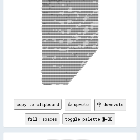
copy to clipboard
👍 upvote
👎 downvote
fill: spaces
toggle palette ▓→✊🏽