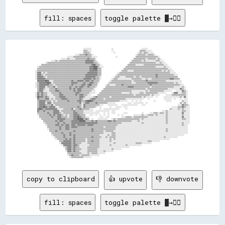
fill: spaces
toggle palette ▓→✊🏽
                                                ░░░░░░░░                    ░░                            ░░░░░░                                          

                                                ▒▒▒▒░░░░                    ░░                          ▒▒▒▒▒▒░░░░░░                                      

                                                ▒▒▒▒▒▒░░                      ░░                      ░░▒▒░░▒▒▒▒░░░░░░                                    

                                        ░░░░▒▒▒▒▒▒▓▓▒▒▒▒░░                                          ░░▒▒▒▒▒▒▒▒░░▒▒▒▒▒▒░░                                  

                                ░░░░░░▒▒▒▒▒▒▒▒▒▒▒▒▒▒▒▒▒▒░░░░░░                  ░░                  ▒▒▒▒▒▒▒▒▒▒▒▒▒▒▒▒▒▒▒▒▒▒░░                              

                          ░░░░░░▒▒░░░░░░▒▒▒▒▒▒▒▒▒▒▒▒▓▓▒▒▒▒▒▒                                      ▒▒▒▒▒▒▒▒▒▒▒▒░░▒▒▒▒▒▒▒▒░░▒▒░░                            

                ░░░░▒▒░░▒▒▒▒▒▒▒▒▒▒▒▒▒▒▒▒▒▒▒▒▒▒▒▒▒▒▓▓▓▓▓▓▓▓▒▒░░                                  ▒▒▒▒▒▒▒▒▒▒░░▒▒░░░░░░░░░░▒▒▒▒░░░░                          

          ░░▒▒▒▒▒▒▒▒▒▒▒▒▒▒▒▒▒▒▒▒▒▒▒▒▒▒▒▒▒▒▒▒▒▒▒▒▒▒▓▓▓▓▓▓▓▓▒▒▒▒░░                              ▒▒▒▒▒▒▒▒▒▒▒▒▒▒▒▒▒▒▒▒▒▒▒▒▒▒░░░░▒▒░░░░                        

      ▒▒▒▒▒▒▒▒▒▒▒▒▒▒▒▒▒▒▒▒▒▒▒▒▒▒▒▒▒▒▒▒▒▒▒▒▒▒▒▒▒▒▒▒▒▒▒▒▒▒▓▓██▒▒▒▒░░                          ▒▒▒▒▒▒▒▒░░░░░░░░▒▒▒▒▒▒▒▒▒▒▒▒▒▒▒▒▒▒▒▒░░░░                      

  ░░▒▒▒▒▒▒▒▒▒▒▒▒▒▒▒▒▒▒▒▒▒▒▒▒▒▒▒▒▒▒▒▒▒▒▒▒▒▒▒▒▒▒▒▒▒▒▒▒▒▒▓▓▓▓████▒▒░░░░                      ▒▒▒▒▒▒▒▒▒▒▒▒▒▒▒▒▒▒▒▒▒▒▒▒▒▒▒▒▒▒░░░░░░░░▒▒░░░░                    

  ▒▒▒▒▒▒▒▒▒▒▒▒▒▒▒▒▒▒▒▒▒▒▒▒▒▒▒▒▒▒▒▒▒▒▒▒▒▒▒▒▒▒▒▒▒▒▒▒▒▒▒▒▓▓▓▓████▒▒▒▒                      ▒▒▒▒▒▒▒▒▒▒▒▒▒▒▒▒▒▒▒▒▒▒▒▒▒▒▒▒▒▒▒▒▒▒▒▒▒▒▒▒▒▒▒▒░░░░                  

░░▒▒▒▒▒▒▒▒▒▒▒▒▒▒▒▒▒▒▒▒▒▒▒▒▒▒▒▒▒▒▒▒▒▒▒▒▒▒▒▒▒▒▒▒▒▒▒▒▒▒▒▒▓▓▓▓▓▓▓▓▒▒▒▒                    ▒▒▒▒▒▒░░░░░░▒▒▒▒▒▒▒▒▒▒▒▒▒▒▒▒▒▒▒▒▒▒▒▒▒▒▒▒░░▒▒░░▒▒░░░░                

░░▓▓▓▓░░▒▒░░▒▒▒▒▒▒▒▒▒▒▒▒▒▒▒▒▒▒▒▒▒▒▒▒▒▒▒▒▒▒▒▒▒▒▒▒▒▒▒▒▓▓▓▓▓▓▓▓▓▓▒▒▒▒                ░░▒▒▒▒▒▒▒▒▒▒▒▒▒▒▒▒▒▒▒▒▒▒▒▒▒▒▒▒▒▒▒▒▒▒▒▒▒▒▒▒▒▒▒▒▒▒▒▒▒▒░░░░░░              

░░▓▓▓▓▒▒░░▒▒▒▒▒▒▒▒▒▒▒▒▒▒▒▒▒▒▒▒▒▒▒▒▒▒▒▒▒▒▒▒▒▒▒▒▒▒▒▒▓▓▓▓▓▓▓▓▓▓▓▓▒▒▒▒              ░░▒▒▒▒▒▒▒▒▒▒▒▒▒▒▒▒▒▒▒▒▒▒▒▒▒▒▒▒▒▒▒▒▒▒▒▒▒▒▓▓▒▒▒▒▒▒▒▒▒▒▒▒▒▒▒▒░░░░            

░░▓▓▓▓▓▓▒▒░░▒▒▒▒▒▒▒▒▒▒▒▒▒▒▒▒▒▒▒▒▒▒▒▒▒▒▒▒▒▒▒▒▒▒▒▒▒▒▓▓▓▓▓▓▓▓▓▓▒▒▒▒░░            ░░▒▒▒▒░░░░░░▒▒▒▒▒▒▒▒░░▒▒▒▒░░▒▒▒▒▒▒▒▒▒▒▒▒▒▒▓▓▒▒▒▒▒▒▒▒▒▒▒▒▒▒▒▒▒▒▒▒            

░░▓▓▓▓▓▓▓▓▒▒▒▒▒▒▒▒▒▒▒▒▒▒▒▒▒▒▒▒▒▒▒▒▒▒▒▒▒▒▒▒▒▒▒▒▒▒▓▓▓▓▓▓▓▓▒▒▓▓▒▒▒▒░░          ░░▒▒▒▒░░░░░░░░░░░░░░▒▒▒▒▒▒▒▒▒▒░░░░▒▒░░░░▒▒▒▒▒▒▒▒▒▒▒▒▒▒▒▒▒▒▓▓▓▓▒▒▒▒▒▒          

  ▓▓▓▓▓▓▓▓██▓▓░░░░▒▒▒▒▒▒▒▒▒▒▒▒▒▒▒▒▒▒▓▓▒▒▒▒▓▓▓▓▓▓▒▒▓▓▓▓▒▒▓▓▒▒▒▒▒▒          ░░▒▒▒▒▒▒▒▒▒▒▒▒▒▒▒▒▒▒▒▒░░▒▒▒▒▒▒▒▒▒▒▒▒▓▓▒▒▒▒▒▒▒▒▒▒▒▒▒▒▒▒▒▒░░░░░░░░░░░░░░░░        

░░▒▒▓▓▓▓▓▓▓▓██▓▓░░▒▒▒▒▒▒▒▒▒▒▒▒▒▒▒▒▒▒▓▓▓▓▓▓▒▒▒▒▒▒▓▓▒▒▒▒▓▓▓▓▒▒▒▒░░        ░░▒▒▒▒▒▒▒▒▒▒▒▒▒▒▒▒▒▒▒▒▒▒░░░░▒▒▒▒▒▒▒▒▒▒▒▒▓▓▓▓▓▓▓▓▓▓▒▒▒▒▒▒▒▒▒▒▒▒▒▒▒▒░░▒▒░░░░        

░░▒▒▓▓▓▓▓▓▓▓▓▓▒▒▒▒░░▒▒▒▒▒▒▒▒▒▒▒▒▒▒▒▒▓▓▒▒▒▒▒▒▒▒▓▓▓▓▒▒▓▓██▒▒▒▒▒▒        ░░▒▒░░░░░░▒▒▒▒▒▒▓▓▒▒▒▒▒▒▒▒▒▒▒▒▒▒▒▒▒▒▒▒▒▒▒▒▒▒▓▓▒▒▒▒▒▒▒▒▒▒▒▒▒▒▒▒▒▒▒▒▒▒▒▒▒▒▒▒░░░░      

░░▒▒▓▓▓▓▓▓░░▒▒▒▒▒▒▓▓░░▒▒▒▒▒▒▒▒▒▒▒▒▓▓▒▒▒▒▓▓▒▒▓▓▓▓▒▒▒▒▓▓▒▒▒▒▒▒░░        ▒▒▒▒▒▒▒▒▒▒▒▒▒▒▒▒▒▒▒▒▒▒▓▓▓▓▓▓▒▒▒▒▒▒▒▒▒▒▒▒▒▒▒▒░░▒▒▒▒▒▒▒▒▒▒▒▒▒▒▒▒▒▒▒▒▒▒░░░░░░░░▒▒░░    

  ▒▒▓▓▓▓▒▒░░░░▒▒▒▒▒▒▓▓▒▒▒▒▒▒▒▒▒▒▒▒▓▓▒▒▓▓▒▒▓▓▓▓▒▒▒▒▒▒▒▒▒▒▒▒░░        ▒▒▒▒▒▒▒▒▒▒▒▒▒▒▒▒▒▒▒▒▒▒▒▒▒▒▒▒▒▒▒▒▒▒▒▒▒▒▒▒▒▒░░▒▒▒▒▒▒▒▒▒▒▒▒▒▒▒▒▒▒▒▒░░░░░░░░░░░░▓▓▒▒░░    

  ▒▒▓▓▓▓░░░░░░▒▒▒▒▒▒▓▓▓▓▒▒▒▒▒▒▒▒▒▒▒▒▒▒▓▓▒▒▓▓▓▓▒▒▒▒▒▒▒▒▒▒░░░░      ▒▒▒▒▒▒▒▒▒▒▒▒▒▒▒▒▒▒▒▒▒▒▒▒▒▒▒▒▒▒░░░░░░░░░░░░░░▒▒░░▒▒▒▒▒▒▒▒▒▒▒▒▒▒░░░░░░░░    ░░░░░░▓▓▒▒░░  

░░▓▓▒▒▓▓▒▒▒▒░░░░▒▒▒▒▒▒▒▒▓▓▒▒▒▒▒▒▒▒▒▒▒▒▒▒▓▓▓▓▒▒▒▒▒▒▒▒▒▒░░░░░░    ▒▒▒▒▒▒▒▒▒▒▒▒▒▒▒▒▒▒▒▒▒▒░░░░░░░░▒▒░░░░░░░░▒▒▒▒░░▒▒▒▒▒▒▒▒▒▒▒▒░░░░░░░░      ░░▓▓▓▓░░░░▒▒▒▒░░  

░░▓▓▒▒▓▓▒▒▒▒░░░░░░▒▒▒▒▒▒▓▓▓▓▒▒▒▒▒▒▒▒▒▒▒▒▓▓▒▒▓▓▓▓▒▒▒▒░░░░      ▒▒▒▒▒▒▒▒▒▒▒▒▒▒▒▒▒▒▒▒▒▒▒▒▒▒▒▒▒▒▒▒▒▒▒▒░░▒▒▒▒▒▒▒▒▒▒▒▒▒▒░░▒▒░░░░░░      ░░░░░░▒▒▒▒▒▒▒▒▒▒▒▒▒▒░░  

░░██▓▓▓▓▒▒▓▓▒▒░░░░░░▒▒▒▒▓▓▓▓▓▓▒▒▒▒▒▒▒▒▒▒▒▒▒▒▓▓▓▓▒▒░░░░░░░░▒▒▓▓▒▒▒▒▒▒▒▒▒▒▒▒░░▒▒▒▒▒▒▒▒▒▒▒▒▒▒▒▒▒▒▒▒▒▒▒▒▒▒▒▒▒▒░░▒▒░░░░░░░░  ░░      ░░░░░░░░░░░░░░░░▒▒░░▓▓░░  

  ▓▓▒▒▒▒▒▒▓▓▓▓░░▒▒░░▒▒▒▒▒▒▓▓▓▓▓▓▒▒▒▒▒▒▒▒▒▒▒▒▓▓▒▒░░░░░░▒▒▓▓▓▓▒▒▒▒▒▒▒▒░░▒▒▒▒▒▒▒▒▒▒▒▒▒▒▒▒▒▒▒▒░░░░░░░░░░░░░░░░░░    ░░              ░░░░░░░░  ░░    ░░  ░░░░  

  ▒▒▓▓▓▓▓▓▒▒▒▒▒▒░░▒▒░░▒▒▒▒▒▒▒▒▒▒▓▓▒▒▒▒▒▒▒▒▓▓▓▓▒▒▒▒▓▓████▓▓▒▒▒▒▒▒▒▒▒▒▒▒▒▒▒▒▒▒▒▒▒▒▒▒▒▒░░░░░░░░    ░░  ░░  ░░            ░░          ░░░░░░          ▒▒░░░░  

  ▒▒▓▓▓▓▓▓░░▓▓▓▓░░▒▒▒▒▒▒▒▒▒▒▒▒▒▒▒▒▒▒▒▒▒▒▒▒▒▒▓▓░░▒▒▓▓▓▓▒▒▒▒▒▒▓▓▒▒▒▒▒▒▒▒▒▒░░░░░░░░            ░░░░  ░░░░░░░░░░  ░░                                ▒▒░░▒▒░░  

  ▒▒▓▓▓▓▓▓▒▒▒▒▒▒▓▓░░▒▒▒▒▒▒▒▒▒▒▒▒▒▒▒▒▒▒▒▒▒▒▒▒▒▒░░▓▓▒▒▒▒▒▒▒▒▒▒▒▒▒▒░░░░    ░░░░░░░░░░    ░░░░░░░░░░░░░░░░    ░░░░                                ░░░░▓▓▒▒▒▒░░

  ▒▒▓▓▓▓██▓▓▒▒▓▓▓▓▓▓░░░░▒▒▒▒▒▒▒▒▒▒▒▒▒▒▒▒▒▒▓▓▒▒░░▓▓▒▒▒▒▒▒▒▒▒▒░░  ░░        ░░    ░░░░░░  ░░░░                                            ░░░░░░▒▒▒▒▓▓▒▒░░░░

  ▓▓██▓▓▒▒▓▓▓▓▓▓▓▓▓▓▓▓░░░░░░▒▒▒▒▒▒▒▒▓▓░░▒▒▒▒▓▓▒▒▒▒▒▒▒▒░░░░      ░░  ░░░░░░░░░░░░░░░░      ░░                                          ▒▒░░░░░░▒▒░░▒▒░░░░░░

  ▓▓▒▒▒▒▓▓▒▒▒▒▒▒▒▒▓▓▓▓▓▓░░▒▒▒▒▒▒▒▒▒▒▒▒▓▓▒▒▒▒▒▒▒▒░░░░░░░░░░  ░░░░░░░░░░░░░░  ░░░░                                              ░░░░▒▒░░░░░░░░░░░░░░▒▒▒▒░░░░

  ▒▒▒▒▒▒▒▒▒▒▓▓▒▒▒▒▓▓▓▓▓▓▒▒░░▒▒▒▒▒▒▒▒▒▒▓▓▓▓▒▒▒▒▒▒░░░░░░░░░░░░░░░░    ░░  ░░  ░░░░        ░░░░              ░░      ░░░░▒▒▒▒░░▒▒▒▒░░▒▒░░░░░░░░░░░░░░▓▓░░░░░░

  ░░▒▒▒▒▒▒▒▒▒▒▓▓▒▒▓▓▒▒▓▓▓▓▒▒░░▒▒░░▒▒▒▒▓▓▓▓▓▓▒▒▒▒▒▒    ░░░░  ░░  ░░  ░░  ░░        ░░  ░░          ░░░░░░░░▒▒░░░░▒▒▒▒▒▒░░▒▒░░░░░░░░▒▒░░░░░░░░░░░░░░▒▒░░░░░░

    ▒▒▒▒▒▒▒▒▒▒▒▒▓▓▒▒▒▒▓▓▓▓▒▒▒▒▒▒░░▒▒▒▒▓▓▓▓██▓▓▒▒▒▒░░░░          ░░░░  ░░░░            ░░░░▒▒▒▒▒▒░░▒▒▒▒▒▒▒▒▒▒▒▒▒▒░░░░░░░░░░░░░░░░░░▒▒░░░░░░░░░░░░░░▓▓░░░░░░

      ▒▒▒▒▒▒▒▒▒▒▒▒▒▒▒▒▓▓▓▓▓▓▓▓▒▒▒▒▒▒▒▒▓▓▓▓██████▒▒▓▓▒▒  ░░    ░░░░░░░░░░    ░░▒▒░░▒▒▒▒▒▒▒▒▒▒▒▒▒▒▒▒▒▒▒▒▒▒░░▒▒░░░░░░░░░░░░░░░░░░░░░░▒▒░░░░░░░░░░░░░░▒▒▒▒░░░░

        ▒▒▒▒▒▒▒▒▒▒▒▒▓▓▒▒▓▓▓▓▒▒▒▒▒▒▒▒▓▓▓▓▓▓▓▓██████▒▒▒▒▒▒▓▓▒▒▓▓▒▒▒▒▒▒▒▒▒▒▓▓▓▓▒▒▓▓▒▒▒▒▒▒▒▒▒▒▒▒▒▒▒▒░░░░░░▒▒░░░░░░░░░░░░░░░░░░░░░░░░░░▒▒░░░░░░░░░░░░░░░░░░░░░░

        ░░▒▒▒▒▒▒▒▒▒▒▒▒▓▓▒▒▒▒▓▓▒▒▒▒▒▒▓▓▓▓▓▓▓▓▓▓▓▓▓▓▓▓▓▓▓▓▓▓▓▓▓▓▒▒▒▒▒▒▒▒▒▒▒▒▒▒▒▒▒▒▒▒▒▒▒▒░░░░░░░░░░░░░░░░░░░░▒▒░░░░░░░░░░░░░░░░░░░░░░▒▒░░░░░░░░░░░░░░▒▒░░░░░░

          ░░▒▒▒▒▒▒▒▒▓▓▓▓▒▒▓▓▒▒▓▓▓▓▒▒▓▓▓▓▒▒▓▓▓▓▓▓▓▓▒▒▓▓▓▓▓▓▒▒▒▒▒▒▒▒▒▒▒▒▒▒▒▒▒▒▒▒▒▒▒▒░░░░░░░░░░░░░░░░░░░░░░░░░░░░░░░░░░░░░░░░░░░░░░░░░░░░░░░░░░░░░░░░▒▒░░░░  

            ▒▒▒▒▒▒▒▒▒▒▒▒▓▓▒▒▒▒▓▓▓▓▒▒▓▓▓▓▓▓▒▒▒▒▒▒▒▒▒▒▒▒▒▒▒▒▒▒▒▒▒▒▒▒▒▒░░▒▒▒▒▒▒▒▒▒▒░░░░░░░░░░░░░░░░░░░░░░░░░░░░░░░░░░░░░░░░░░░░░░░░░░░░░░░░░░░░░░░░░░░░░░░░  

            ░░▒▒▒▒▒▒▒▒▒▒▓▓▒▒▒▒▓▓▓▓▒▒▒▒▒▒▒▒▒▒▒▒▒▒▒▒▒▒▒▒▒▒▓▓▒▒▒▒▒▒▒▒▒▒▒▒▒▒▒▒▒▒▒▒▒▒░░░░░░░░░░░░░░░░░░░░░░░░░░░░░░░░░░░░░░░░░░░░░░░░░░▒▒░░░░░░░░░░░░░░░░░░░░  

              ▒▒▒▒▒▒▓▓▒▒▒▒▒▒▒▒▒▒▒▒▒▒▒▒▓▓▒▒▒▒▒▒▒▒▒▒▒▒▒▒▒▒▓▓▒▒▒▒▒▒▒▒▒▒░░▒▒▒▒▒▒▒▒░░░░░░░░░░░░░░░░░░░░░░░░░░░░░░░░░░░░░░░░░░░░░░░░░░░░▒▒░░░░░░░░░░░░░░░░░░░░  

                ▒▒▒▒▒▒▒▒▒▒▓▓▒▒▒▒▒▒▓▓▒▒▒▒▒▒▒▒▒▒▒▒▒▒▒▒▒▒▒▒▒▒▒▒▒▒▒▒▒▒▒▒░░░░░░░░▒▒▒▒░░░░░░░░░░░░░░░░░░░░░░░░░░░░░░░░░░░░░░░░░░░░░░░░░░░░░░░░░░░░░░░░░░░░░░░░  

                ░░▒▒▒▒▒▒▒▒▒▒▓▓▒▒▒▒▓▓▒▒▓▓▒▒▒▒▒▒▒▒▒▒▒▒▒▒▒▒▒▒▒▒▒▒▒▒░░░░░░░░▒▒░░▒▒▒▒░░░░░░░░░░░░░░░░░░░░░░░░░░░░░░░░░░░░░░░░░░░░░░░░░░░░░░░░░░░░░░░░░░░░      

                  ░░▒▒▒▒▒▒▒▒▓▓▒▒▒▒▒▒▒▒▓▓▒▒▒▒▒▒▒▒▒▒▒▒▒▒▒▒▓▓▒▒▒▒▒▒▒▒░░░░▒▒░░▒▒▒▒▒▒░░░░░░░░░░░░░░░░░░░░░░░░░░░░░░░░░░░░░░░░░░░░░░░░▒▒░░░░░░░░░░░░            

                    ░░▒▒▒▒▒▒▒▒▓▓▒▒▓▓▒▒▓▓▒▒▒▒▒▒▒▒▒▒░░▒▒▒▒▒▒▒▒▒▒▒▒░░░░░░░░░░▒▒░░▒▒░░░░░░░░░░░░░░░░░░░░░░░░░░░░░░░░░░░░░░░░░░░░░░░░░░░░░░                    

                        ▒▒▒▒▓▓▓▓▓▓▓▓▒▒▓▓▒▒▒▒▒▒▒▒▒▒░░▒▒▒▒▓▓▒▒▒▒▒▒░░░░░░░░░░▒▒░░░░░░░░░░░░░░░░░░░░░░░░░░░░░░░░░░░░▒▒▒▒░░░░░░░░                              

                        ░░▓▓▓▓▓▓▓▓▓▓▒▒▓▓▒▒▒▒▒▒░░░░░░▒▒▒▒▒▒▒▒▒▒▒▒░░░░░░░░░░░░░░▒▒░░░░░░░░░░░░░░░░░░░░▒▒▒▒▒▒░░░░░░░░░░                                      

                          ░░▓▓▓▓▓▓▓▓▒▒▓▓▓▓▒▒░░░░░░░░░░▒▒▒▒▒▒▒▒▒▒░░░░░░░░░░▒▒░░░░░░░░░░░░░░▒▒░░░░░░░░░░░░░░                                                

                            ░░▒▒▓▓▓▓▒▒▓▓▒▒▒▒░░░░░░░░▒▒▒▒▒▒▒▒▒▒▒▒░░░░░░░░░░░░░░░░░░░░░░░░░░░░░░                                                            

                              ▒▒▓▓▓▓▒▒▓▓▒▒▒▒▒▒░░░░░░▒▒▒▒▒▒▒▒▒▒░░░░░░░░░░░░░░▒▒░░░░░░░░                                                                    

                              ░░▓▓▓▓▒▒▓▓▒▒▒▒░░░░░░░░▒▒▒▒▒▒▒▒▒▒░░░░░░▒▒░░░░░░░░                                                                            

                                ▒▒▒▒▒▒▒▒▒▒▒▒▒▒░░░░░░▒▒░░▒▒▒▒▒▒░░░░░░░░                                                                                    

                                ░░▒▒▓▓▒▒▒▒▒▒░░▒▒▒▒▒▒▒▒░░░░░░░░░░                                                                                          

copy to clipboard
👍 upvote
👎 downvote
fill: spaces
toggle palette ▓→✊🏽