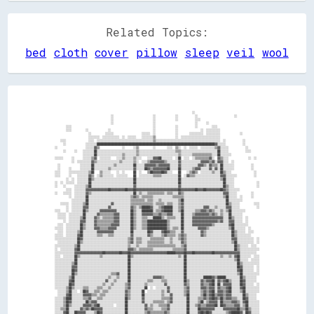
Related Topics:
bed
cloth
cover
pillow
sleep
veil
wool
                                                                                                                                                  
                                                                                                                                                  
                                                                                                                                                  
                                                                                                                                                  
                                                                                                  ░░                                              
                                        ░░                            ░░              ░░            ░░                          ░░                
                                        ░░                            ░░              ░░            ░░░░                                          
                                        ░░                            ░░                            ░░      ░░                                    
        ░░░░                                                          ░░              ░░            ░░          ░░░░                              
        ░░░░          ░░              ░░                              ░░              ░░                ░░  ░░░░░░░░░░                            
                        ░░          ░░░░░░                    ░░░░░░  ░░              ░░        ░░░░░░░░░░  ░░░░░░░░░░              ░░            
                        ░░░░░░░░  ░░░░░░░░░░░░  ░░  ░░░░░░    ░░░░░░░░▒▒              ░░  ░░░░░░░░░░░░░░░░░░░░░░░░░░░░                            
    ░░░░                ░░░░  ░░░░░░░░░░░░░░░░░░░░░░░░░░░░░░░░░░░░░░░░▒▒░░░░░░░░░░░░░░░░░░░░░░░░░░░░░░░░░░░░░░░░░░░░░░  ░░            ░░          
      ░░              ░░░░░░░░████████████████████████████████████████████████████████████████████████████████████▓▓░░░░░░            ░░          
░░                    ░░░░░░▓▓▒▒                ░░      ░░▒▒          ░░        ░░░░  ▒▒░░  ░░  ░░░░░░  ░░░░░░░░░░▒▒▓▓░░░░░░            ░░        
      ░░      ░░    ░░░░░░░░██░░░░░░░░░░░░░░░░░░░░░░░░░░░░▒▒░░░░░░░░░░░░░░░░░░░░░░░░░░▒▒▒▒░░░░░░░░░░░░░░░░░░░░░░░░░░██░░░░░░            ░░░░      
                    ░░░░░░░░██░░░░░░░░░░░░░░░░░░▒▒░░░░░░░░▒▒░░░░░░░░░░░░░░░░░░░░░░░░░░░░▒▒░░░░░░░░▒▒▒▒▒▒▒▒▒▒▒▒▒▒░░░░██░░░░░░░░                    
░░░░░░      ░░      ░░░░░░▒▒▓▓  ░░░░░░░░    ░░░░▒▒░░░░░░▒▒░░░░    ░░░░▓▓▓▓██░░░░░░░░  ░░██  ░░░░  ░░▒▒▒▒▒▒▒▒▒▒▓▓░░  ▓▓▒▒░░░░              ░░  ░░  
            ░░  ░░░░░░░░░░▓▓▒▒░░░░░░░░░░░░░░░░▒▒░░░░░░░░▒▒░░  ░░░░▒▒▓▓▓▓▓▓▓▓▓▓▒▒░░░░░░░░▓▓░░░░░░░░░░░░░░▓▓▓▓▓▓▒▒▓▓░░▓▓▓▓░░░░  ░░                  
  ░░              ░░░░░░░░██░░░░░░░░░░░░░░▒▒░░░░░░░░░░░░██░░░░░░▓▓▓▓▓▓▓▓▒▒▓▓▓▓▓▓▓▓░░░░░░▓▓░░░░░░░░░░░░▓▓▓▓▒▒░░▓▓▒▒▒▒░░██░░░░░░░░            ░░    
  ░░      ░░      ░░░░░░░░██░░░░░░░░░░▒▒░░░░░░░░░░░░░░░░▓▓░░░░░░██▓▓▒▒▓▓▓▓▓▓▓▓▓▓██░░░░░░██░░░░░░░░▒▒▓▓▓▓░░░░░░▓▓░░▓▓░░██░░░░░░░░            ░░    
░░░░      ░░░░░░░░░░░░░░▒▒██    ▒▒░░░░░░    ░░  ░░      ██  ░░    ▒▒██▓▓▓▓▓▓██▓▓░░░░    ██    ░░▒▒▓▓▒▒  ░░░░░░░░▒▒░░░░██▒▒░░░░                ░░  
░░░░      ░░    ░░░░░░░░▓▓▒▒  ░░▒▒░░░░░░░░  ░░░░░░░░    ██  ░░░░░░░░░░▒▒▒▒▒▒░░░░░░░░░░░░██  ░░▓▓▒▒▒▒░░░░░░░░░░░░░░░░░░▓▓▓▓░░░░░░░░            ░░  
        ░░  ░░  ░░░░░░░░██▒▒░░░░░░░░░░░░░░░░░░░░░░░░░░░░██░░░░░░░░░░░░░░░░░░░░░░░░░░░░░░██░░░░░░░░░░░░░░░░░░░░░░░░░░░░▒▒██░░░░░░                  
░░  ░░  ░░░░░░  ░░░░░░░░██░░░░░░░░░░░░░░░░░░░░░░░░░░░░░░██░░░░░░░░░░░░░░░░░░░░░░░░░░░░░░██░░░░░░░░░░░░░░░░░░░░░░░░░░░░░░██░░░░░░                ░░
░░    ░░      ░░░░░░░░▒▒██░░░░░░░░░░░░░░░░░░░░░░░░░░░░░░▓▓░░░░░░░░░░░░░░░░░░░░░░░░░░░░░░▓▓░░░░░░░░░░░░░░░░░░░░░░░░░░░░░░██▒▒░░░░                ░░
        ░░░░  ░░░░░░░░▓▓▓▓▓▓▓▓▓▓▓▓▓▓▓▓██▓▓▓▓▓▓▓▓▓▓██▓▓▓▓██▓▓▓▓▓▓▓▓▓▓▓▓▓▓▓▓▓▓▓▓▓▓▓▓▓▓▓▓▓▓██▓▓▓▓▓▓▓▓▓▓██▓▓▓▓██▓▓▓▓▓▓▓▓▓▓██▓▓▒▒░░░░░░░░              
░░    ░░░░░░  ░░░░░░░░▓▓▒▒░░░░░░░░░░░░░░░░░░░░░░░░░░░░░░██░░▒▒░░░░▒▒▒▒▒▒▒▒▒▒▒▒░░▒▒▒▒░░░░▓▓▒▒░░░░░░░░░░░░░░░░░░░░░░░░░░░░▓▓▓▓░░░░░░          ░░    
          ░░  ░░░░░░░░██░░░░░░░░░░░░░░░░░░░░░░░░░░░░░░▒▒▓▓▒▒░░▒▒▒▒▒▒▒▒░░░░░░░░░░░░░░▒▒▒▒▒▒▒▒░░░░░░░░░░░░░░░░░░░░░░░░░░░░▒▒██░░░░░░  ░░      ░░    
            ░░░░░░░░░░██░░░░░░░░░░░░░░░░░░░░░░░░░░░░░░▒▒▒▒▒▒▒▒▒▒░░▒▒▒▒░░░░▒▒░░░░░░░░░░░░▒▒██░░░░░░░░░░░░░░░░░░░░░░░░░░░░░░██░░░░░░░░░░            
    ░░░░░░  ░░░░░░░░▒▒██░░░░░░░░░░░░░░░░▓▓░░░░░░░░░░░░▒▒▒▒▒▒▒▒▒▒▒▒▒▒▒▒░░▒▒▒▒▒▒░░▒▒▒▒░░░░▒▒▓▓░░░░░░░░░░░░░░░░░░░░░░░░░░░░░░██▒▒░░░░░░          ░░░░
        ░░  ░░░░░░░░▓▓▓▓░░░░░░░░░░░░░░▓▓░░░░░░░░░░░░░░▓▓▒▒░░▒▒██████▓▓░░░░▒▒▓▓██████░░░░▒▒▓▓░░░░░░░░░░░░░░▓▓▓▓░░░░▒▒░░░░░░▓▓▓▓░░░░░░            ░░
░░░░    ░░  ░░░░░░░░██▒▒░░░░░░░░▓▓▓▓▓▓▓▓▓▓▓▓░░░░░░░░░░██▒▒░░░░████████░░▒▒▒▒▓▓██████░░░░▒▒██░░░░░░░░▒▒▒▒▓▓▓▓▒▒▓▓▒▒░░░░▒▒░░▒▒██░░░░░░░░░░          
  ░░░░░░  ░░░░░░░░░░██░░░░░░░░▓▓▒▒▒▒▒▒▒▒▒▒▓▓▓▓░░░░░░░░██▒▒░░░░▓▓▓▓▓▓▓▓▒▒▒▒▓▓▒▒▒▒▓▓▓▓░░░░░░██░░░░░░▒▒▓▓▓▓▓▓▓▓▓▓▒▒▓▓▒▒░░▒▒░░░░██░░░░░░░░            
  ░░░░░░  ░░░░░░░░▒▒██░░░░░░▓▓▒▒░░▒▒▒▒▒▒▒▒▓▓▓▓░░░░░░░░██▒▒░░░░▒▒▒▒░░░░██████▒▒░░▒▒▒▒▒▒░░░░██░░░░░░▓▓▓▓▓▓▓▓▓▓▓▓▓▓▓▓▓▓▓▓▓▓░░░░██▒▒░░░░░░  ░░        
      ░░  ░░░░░░░░▓▓▓▓░░░░░░▓▓▒▒▒▒▒▒▒▒▒▒▒▒▓▓▓▓░░░░░░░░██▒▒░░░░▒▒▒▒██████████████▒▒░░░░░░░░██░░░░░░▓▓▓▓▓▓▓▓▓▓▓▓▓▓▓▓▓▓▒▒▓▓░░░░▓▓▓▓░░░░░░  ░░        
  ░░░░  ░░░░░░░░░░██▒▒░░░░░░▓▓▒▒▒▒▒▒▒▒▒▒▓▓▓▓▓▓░░░░░░░░██▒▒░░░░▒▒▒▒██████████████▒▒░░░░░░░░██░░░░░░▓▓▓▓▓▓▓▓▓▓▓▓▓▓▒▒░░░░░░░░░░▓▓██░░░░░░░░░░        
░░░░░░  ░░░░░░░░░░██▒▒░░░░░░▓▓▓▓▒▒▒▒▒▒▓▓▓▓▓▓░░░░░░░░░░██▒▒░░░░▒▒▒▒██████████████▒▒░░▒▒▒▒░░██░░░░░░░░░░▓▓▓▓▓▓▒▒░░░░░░░░░░░░░░▒▒██░░░░░░░░  ░░      
  ░░░░  ░░░░░░░░▒▒██░░░░░░░░░░▓▓▓▓▓▓▓▓▓▓▓▓░░░░░░░░░░░░██░░░░░░░░░░██▓▓░░░░░░▓▓██▓▓▒▒▒▒░░░░▓▓░░░░░░░░░░░░▓▓▒▒░░░░░░░░░░░░░░░░░░██▒▒░░░░░░  ░░░░    
░░░░░░  ░░░░░░░░▓▓██░░░░░░░░░░▒▒▒▒░░░░▒▒▒▒░░░░░░░░░░░░▓▓░░░░░░░░░░▓▓▒▒░░░░░░▒▒▓▓▒▒▒▒▒▒░░▒▒▓▓▒▒░░░░░░░░░░▓▓▒▒░░░░░░░░░░░░░░░░░░██▒▒░░░░░░░░░░      
░░░░░░░░░░░░░░░░██▓▓░░░░░░░░░░░░░░░░░░░░░░░░░░░░░░░░▒▒▓▓░░▒▒▒▒░░░░░░▒▒▒▒▒▒▒▒▒▒░░░░▒▒░░░░▒▒▓▓▒▒░░░░░░░░░░░░░░░░░░░░░░░░░░░░░░░░▓▓▓▓░░░░░░░░░░░░  ░░
  ░░░░░░░░░░░░░░██▒▒░░░░░░░░░░░░░░░░░░░░░░░░░░░░░░░░▒▒▓▓░░▒▒▒▒░░░░▒▒▒▒▒▒▒▒▒▒▒▒░░░░▒▒░░░░░░▓▓▒▒░░░░░░░░░░░░░░░░░░░░░░░░░░░░░░░░▒▒██░░░░░░░░░░░░  ░░
░░░░░░░░░░░░░░▒▒██░░░░░░░░░░░░░░░░░░░░░░░░░░░░░░░░░░▒▒░░░░▒▒░░░░░░▒▒▒▒▒▒▒▒▒▒▒▒▒▒▒▒▒▒▒▒░░░░▒▒▓▓░░░░░░░░░░░░░░░░░░░░░░░░░░░░░░░░░░██▒▒░░░░░░  ░░░░  
░░  ░░░░░░░░░░▓▓██░░░░░░░░░░░░░░░░░░░░░░░░░░░░░░░░░░▓▓▓▓▒▒░░▒▒▒▒▒▒▒▒▒▒░░░░░░░░░░░░░░▒▒▒▒▒▒▒▒▓▓░░░░░░░░░░░░░░░░░░░░░░░░░░░░░░░░░░██▒▒░░░░░░░░░░░░░░
░░░░░░░░░░░░░░▓▓▓▓▓▓▓▓▓▓▓▓▓▓▓▓▓▓▓▓██▓▓▓▓▓▓▓▓▓▓██▓▓▓▓██▓▓▓▓▓▓▓▓▓▓▓▓▓▓▓▓▓▓▓▓▓▓▓▓▓▓██████▓▓▓▓▓▓██▓▓▓▓██▓▓▓▓▓▓▓▓▓▓▓▓██▓▓▓▓▓▓▓▓▓▓▓▓▓▓▓▓▓▓░░░░░░░░░░░░  
░░░░  ░░░░░░░░██▒▒░░░░░░░░░░░░░░▒▒░░░░░░░░░░░░░░░░░░██▒▒░░░░░░░░░░░░░░░░░░░░░░░░░░░░░░░░▒▒░░██░░░░░░░░░░░░░░░░░░░░░░░░▒▒░░░░▒▒░░▓▓██░░░░░░░░  ░░░░
░░░░░░░░░░░░░░██░░░░░░░░░░░░░░░░░░░░░░░░░░░░░░░░░░░░██░░░░░░░░░░░░░░░░░░░░░░░░░░░░░░░░░░░░░░██░░░░░░░░░░░░░░░░░░░░░░░░░░░░░░░░░░▒▒██░░░░░░  ░░░░░░
░░░░░░░░░░░░▒▒██░░░░░░░░░░░░░░░░░░░░░░░░░░░░░░░░░░░░██░░░░░░░░░░░░░░░░░░░░░░░░░░░░░░░░░░░░░░██░░░░░░░░░░░░░░░░░░░░░░░░░░░░░░░░░░░░██▒▒░░░░░░░░░░░░
░░░░░░░░░░░░▓▓▓▓░░░░░░░░░░░░░░░░░░░░░░░░░░░░░░░░░░░░██░░░░░░░░░░░░░░░░░░░░░░░░░░░░░░░░░░░░░░██░░░░░░░░░░░░░░░░░░░░░░░░░░░░░░░░░░░░██▓▓░░░░░░░░  ░░
░░░░░░░░░░░░██▓▓░░░░░░░░░░░░░░░░░░░░░░░░░░░░░░░░░░░░██░░░░░░░░░░░░░░░░░░░░░░░░░░░░░░░░░░░░░░██░░░░░░░░░░░░░░░░░░░░░░░░░░░░░░░░░░░░▓▓██░░░░░░░░  ░░
░░░░░░░░░░░░██▒▒░░░░░░░░░░░░░░░░░░░░░░░░▒▒▒▒▓▓░░░░░░██░░░░░░░░░░░░░░░░░░░░░░░░░░░░░░░░░░░░░░██░░░░░░░░░░░░░░░░░░░░░░░░░░░░░░░░░░░░▒▒██░░░░░░░░░░░░
░░░░░░░░░░▒▒██░░░░░░░░░░░░░░░░░░░░░░░░▒▒░░░░▒▒░░░░░░██░░░░░░░░░░░░░░░░▓▓▓▓▓▓▒▒░░░░░░░░░░░░░░██░░░░░░░░░░░░██████▓▓▒▒██████░░░░░░░░░░██▒▒░░░░░░░░  
░░░░░░░░░░▓▓██░░░░░░░░░░░░░░░░░░░░░░▓▓░░░░▒▒░░░░░░░░██░░░░░░░░░░░░▒▒▒▒░░░░░░▒▒▒▒░░░░░░░░░░░░██▒▒░░░░░░░░▓▓▒▒▓▓▓▓██░░▓▓▒▒▓▓██▒▒░░░░░░██▓▓░░░░░░░░  
░░░░░░░░░░██▓▓░░░░░░░░░░░░░░░░░░░░▒▒░░░░▒▒░░░░░░░░▒▒▓▓░░░░░░░░░░▒▒░░░░░░░░░░░░▓▓░░░░░░░░░░░░▓▓▒▒░░░░░░░░▓▓▒▒▒▒▓▓██░░██░░▓▓▓▓▓▓░░░░░░██▓▓░░░░░░  ░░
░░░░░░░░▒▒██▒▒░░░░░░▒▒▒▒░░░░░░▒▒▒▒░░░░▒▒░░░░░░░░░░▒▒▓▓░░░░░░░░░░██  ░░  ░░░░░░░░▓▓░░░░░░░░░░▒▒▓▓░░░░░░░░▓▓▓▓▒▒▓▓▓▓░░▓▓▒▒▒▒▓▓██░░░░░░▓▓██░░░░░░░░░░
  ░░░░░░▒▒██░░░░  ░░██▓▓░░░░▒▒▒▒░░▒▒▒▒░░░░░░░░░░░░▓▓▒▒░░░░░░░░██  ░░░░░░░░░░▒▒░░▓▓░░░░░░░░░░▒▒▓▓░░░░░░░░▒▒▓▓▒▒▓▓██░░▓▓▓▓▒▒▓▓██░░░░░░▒▒██░░░░░░░░░░
  ░░░░░░▓▓██░░░░░░░░▓▓▓▓▓▓▒▒▒▒░░▒▒▒▒░░░░░░░░░░░░░░▓▓▒▒░░░░░░░░██░░░░░░░░░░░░▒▒░░░░▓▓░░░░░░░░▒▒██░░░░░░░░▒▒██▒▒▓▓██▒▒▓▓▓▓▒▒▓▓▓▓░░░░░░░░██▒▒░░░░░░  
░░░░░░▒▒████░░░░░░░░▒▒▒▒▓▓░░░░▒▒▒▒░░░░░░░░░░░░░░░░██▒▒░░░░░░░░▓▓░░░░░░░░░░░░▒▒▒▒▒▒▓▓░░░░░░░░░░██░░░░░░▒▒▒▒▓▓▒▒▓▓██▓▓▒▒██▒▒▓▓▓▓▒▒▒▒░░░░██▓▓░░░░░░  
░░░░░░▒▒██▓▓░░░░░░░░░░██▒▒▓▓▓▓░░░░░░░░░░░░░░░░░░░░██░░░░░░░░░░▓▓░░░░░░▒▒▒▒▒▒▒▒░░▒▒▓▓░░░░░░░░░░██░░░░░░▒▒██░░▒▒▓▓▓▓▓▓░░██▒▒▒▒▒▒▓▓▓▓▒▒░░▓▓██░░░░░░░░
░░░░░░▒▒██▒▒░░░░░░░░▓▓▓▓▓▓▒▒▓▓██░░░░░░░░░░  ░░░░░░██░░░░░░░░░░░░▓▓░░▒▒░░░░▒▒▒▒▒▒▓▓░░░░░░░░░░░░██░░░░▒▒▓▓▒▒▒▒▓▓▓▓▓▓██░░██▓▓▒▒▒▒▒▒▓▓▓▓░░▒▒██░░░░░░░░
░░░░▒▒▒▒██░░░░░░░░▓▓▒▒▓▓▒▒██▓▓▓▓▓▓░░░░░░░░░░░░░░░░██░░░░░░░░░░░░▓▓▒▒▒▒░░░░░░▒▒▒▒▓▓░░░░░░░░░░░░██░░░░░░██▓▓▓▓▓▓▓▓▓▓░░░░░░▓▓▓▓▓▓▓▓▓▓██▒▒▒▒██▒▒░░░░░░
░░░░░░▓▓██░░░░██▓▓▓▓▓▓░░░░░░▒▒██▓▓░░░░░░░░░░░░░░░░██░░░░░░░░░░░░▒▒▓▓▒▒▒▒▒▒▒▒▒▒▓▓▒▒░░░░░░░░░░░░██░░░░░░▓▓██▓▓██▓▓░░░░░░░░░░▒▒▓▓██████▓▓░░██▓▓░░░░░░
░░░░░░██▓▓░░▒▒▓▓▓▓▒▒░░░░░░░░░░░░▒▒░░░░░░░░░░░░░░░░██░░░░░░░░░░░░░░▒▒▒▒▒▒▒▒▒▒▒▒▒▒░░░░░░░░░░░░░░██░░░░░░▒▒▒▒▒▒▒▒▒▒░░░░░░░░░░░░▒▒▒▒▒▒▒▒▒▒░░████░░░░░░
░░▒▒▒▒██▒▒░░▓▓████░░░░░░░░░░░░░░░░░░░░░░░░░░░░░░░░██░░░░░░░░░░░░░░░░░░░░░░░░░░░░░░░░░░░░░░░░░░██▒▒░░░░░░░░░░░░░░░░░░░░░░░░░░░░░░░░░░░░░░▓▓██░░░░░░
░░▒▒▒▒██▒▒░░░░░░░░  ░░░░░░░░░░░░░░░░░░░░░░░░░░░░░░██░░░░░░░░░░░░░░░░░░░░░░░░░░░░░░░░░░░░░░░░░░██▒▒░░░░░░░░░░░░░░░░░░░░░░░░░░░░░░░░░░░░░░▒▒██▒▒░░░░
░░░░▓▓██░░░░░░░░  ░░░░░░░░░░░░░░  ░░░░░░░░░░░░░░▒▒██░░░░░░░░░░░░░░░░░░░░░░░░░░░░░░░░░░░░░░░░░░▓▓▒▒░░░░░░░░░░░░░░░░░░░░░░░░░░░░░░░░░░░░░░░░██▓▓▒▒░░
░░▒▒████░░░░░░░░░░░░░░░░░░░░░░░░░░░░░░░░░░░░  ░░██▓▓░░░░░░░░░░░░░░░░░░  ░░░░░░░░░░░░░░░░░░░░░░▓▓▒▒░░░░░░░░░░░░░░░░░░░░  ░░░░░░░░░░░░░░░░░░████▒▒░░
░░▒▒▓▓██░░░░░░░░░░░░░░░░░░░░░░░░░░░░░░░░░░░░░░░░▓▓▓▓░░░░░░░░░░░░░░░░░░░░░░░░░░░░░░░░░░░░░░░░░░▓▓▓▓░░░░░░░░░░░░░░░░░░░░░░░░░░░░░░░░░░░░░░░░████░░░░
░░▒▒