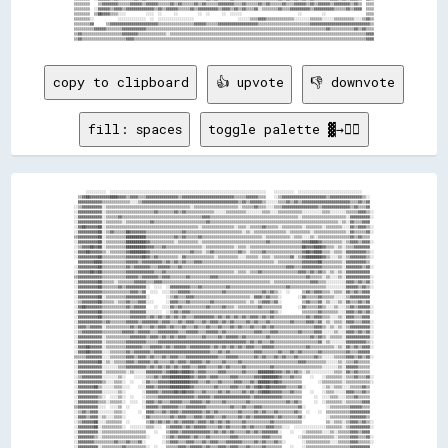
copy to clipboard
👍 upvote
👎 downvote
fill: spaces
toggle palette ▓→✊🏽
      ░░░░░░░░░░  ░░░░░░░░░░░░░░░░░░░░░░░░░░░░░░░░░░░░░░░░░░░░░░░░░░░░░░░░░░░░░░░░░░░░░░░░░░░░░░    ░░░░░░░░░░  ░░░░░░░░░░░░░░░░░░░░░░░░░░░░░░░░      
  ▒▒▓▓██▓▓▓▓▓▓▓▓▓▓████▓▓▓▓▒▒▓▓▓▓▒▒▒▒▓▓▓▓▓▓▓▓▓▓▓▓▓▓▓▓▒▒▓▓▓▓▓▓▓▓▓▓▓▓▓▓▓▓▓▓▓▓▓▓▓▓▓▓▒▒▒▒▒▒▓▓▓▓▓▓▒▒▒▒    ░░▒▒▓▓▓▓▓▓▓▓▓▓▓▓▓▓▓▓▓▓▓▓▓▓▒▒▓▓▓▓▓▓▓▓▓▓▓▓▓▓▓▓▒▒░░  
  ▓▓▓▓▓▓▓▓▓▓▓▓▒▒▒▒▒▒▒▒▒▒▒▒▒▒░░░░▒▒▓▓▓▓▓▓▓▓▓▓▓▓▓▓▓▓▓▓▓▓▓▓▓▓▓▓▓▓▓▓▓▓▓▓▓▓▓▓▓▓▓▓▓▓▓▓▓▓▒▒▓▓▒▒▓▓▓▓▓▓▒▒░░░░░░▒▒▒▒▓▓▒▒▓▓▒▒▓▓▓▓▓▓▓▓▓▓▓▓▓▓▓▓▓▓▓▓▓▓▓▓▒▒▒▒▓▓▒▒▓▓  
░░▒▒▓▓▓▓▓▓▓▓▓▓░░▒▒▒▒▒▒▒▒▒▒▒▒▒▒▒▒▒▒▒▒▒▒▒▒▒▒▒▒▒▒▒▒▒▒▒▒▒▒▒▒▒▒░░▒▒▒▒▒▒▒▒▒▒▒▒▒▒▒▒▒▒▒▒▒▒░░▒▒▒▒▒▒▓▓▒▒▒▒░░░░▒▒▒▒▓▓▓▓▓▓▓▓▓▓▓▓▓▓▓▓▓▓▒▒▓▓▓▓▓▓▓▓▓▓▓▓▓▓▒▒▓▓▒▒▒▒▓▓  
░░▓▓▓▓▓▓▓▓▓▓▓▓░░▒▒▒▒▒▒▒▒▒▒▒▒▒▒▒▒▒▒▒▒▒▒▒▒▓▓▒▒▒▒▒▒▒▒▓▓▒▒▓▓▒▒▒▒▒▒▒▒▒▒▒▒▒▒░░░░░░▒▒▒▒▒▒▒▒▒▒░░░░░░░░▒▒▒▒░░░░▒▒▒▒▒▒▒▒▒▒▒▒░░░░░░░░░░▒▒▒▒░░░░░░░░▒▒▒▒▒▒▓▓▓▓▒▒░░
░░▓▓▓▓▓▓▓▓▓▓▓▓░░▒▒▒▒▒▒▓▓▒▒▒▒▒▒▒▒▒▒▒▒▒▒▒▒▒▒▒▒▒▒▒▒▒▒▒▒▒▒▒▒▒▒▒▒▒▒▒▒▓▓▓▓▒▒▒▒▒▒▒▒▒▒▒▒▒▒▒▒▒▒▒▒▒▒▒▒▒▒▒▒▒▒▒▒▒▒▒▒▒▒▒▒▒▒▒▒░░▒▒▒▒▒▒▒▒▒▒▒▒▒▒▒▒▒▒▒▒▒▒░░▓▓▓▓▓▓▓▓▓▓░░
░░▓▓▓▓▓▓▓▓▓▓▓▓░░▒▒▒▒▒▒▒▒░░▒▒▒▒▒▒▒▒▒▒▒▒▓▓▒▒▒▒▒▒▒▒▒▒▒▒▒▒▒▒▒▒▒▒▒▒▒▒▒▒▓▓▒▒▒▒▒▒▒▒▒▒▒▒▒▒▒▒▒▒▒▒▒▒▒▒▒▒▒▒▒▒▒▒▒▒▒▒▒▒▒▒▒▒▒▒▒▒▒▒▒▒▒▒▒▒▒▒▒▒▒▒▒▒▒▒░░▒▒░░▓▓▒▒▒▒▓▓▓▓  
░░▓▓██▓▓▓▓▓▓██░░▒▒▒▒▒▒▒▒▒▒▒▒▒▒▒▒▒▒▒▒▒▒▒▒▒▒▒▒▒▒▒▒▒▒▒▒▒▒▒▒▒▒▒▒▒▒░░▒▒▒▒▒▒▒▒▒▒▒▒▒▒▒▒░░▒▒▒▒░░▒▒▒▒▒▒▓▓▒▒▒▒▒▒░░▒▒▒▒▒▒▒▒▒▒░░▒▒▒▒▒▒▒▒░░▒▒▒▒▒▒▒▒░░░░▓▓▒▒▓▓▓▓▒▒░░
░░▓▓▓▓▓▓▓▓▓▓██░░▒▒▓▓▒▒▒▒▒▒██▓▓▓▓▓▓▓▓▒▒▒▒▒▒▒▒▒▒▒▒▒▒▒▒▒▒▓▓▒▒▒▒▒▒▒▒▒▒▒▒▒▒▒▒▒▒▒▒▒▒▒▒▒▒▒▒░░▒▒░░▒▒▒▒▒▒▒▒▒▒▒▒▒▒▒▒░░▒▒▒▒▒▒▒▒▒▒░░▒▒▒▒▒▒▒▒▒▒▒▒▒▒▒▒░░▓▓▒▒▒▒▒▒▓▓░░
▒▒▓▓▓▓▓▓▓▓▓▓██░░▒▒▒▒▒▒▒▒▒▒██████████▒▒▒▒▒▒▒▒▒▒▒▒▒▒▓▓▒▒▓▓▒▒▒▒▒▒▓▓▒▒▒▒▒▒▒▒▒▒▒▒▒▒▒▒▒▒▒▒▒▒▒▒▒▒▒▒▒▒░░▒▒▒▒▒▒▒▒▒▒▒▒░░▒▒▒▒░░░░▒▒░░▒▒▒▒▒▒▒▒▒▒▒▒▒▒▒▒▓▓▒▒▓▓▒▒▒▒  
░░▓▓▓▓▓▓▓▓▓▓██░░▒▒▒▒▒▒▒▒▒▒██████████▓▓▒▒▒▒▒▒▒▒▒▒▒▒░░▒▒▒▒▒▒▒▒▒▒░░▒▒▒▒▒▒▒▒▒▒▒▒▒▒▒▒▒▒▒▒▒▒▒▒▒▒▒▒▒▒▒▒▓▓▒▒▒▒▒▒▒▒▒▒▒▒▒▒▒▒▓▓▓▓████▓▓▒▒▒▒▒▒▒▒▒▒░░▒▒▓▓▓▓▒▒▓▓▓▓░░
░░▒▒▓▓▓▓██▓▓██░░▒▒▒▒▒▒▒▒▒▒██████████▓▓▓▓▒▒▒▒▓▓▒▒▒▒▒▒▒▒▒▒▒▒▒▒▒▒▒▒░░▒▒▒▒▒▒▒▒▒▒▒▒▒▒░░▒▒▒▒░░▒▒▒▒▒▒▒▒▒▒▒▒▒▒▒▒▒▒▒▒▒▒▒▒▒▒██▓▓▓▓████▓▓▒▒▒▒░░▒▒░░▒▒▒▒▓▓▓▓▓▓▓▓  
░░▓▓▓▓██▓▓▓▓▓▓▒▒░░▒▒▒▒▒▒▒▒▓▓████████▓▓▒▒▒▒▒▒▒▒▒▒▒▒▒▒▒▒▒▒▒▒▓▓▒▒▒▒░░▒▒▓▓▒▒▒▒▒▒▒▒▒▒▒▒▓▓▒▒░░▒▒▒▒▒▒▓▓▒▒▒▒▒▒▒▒▒▒▒▒▒▒▒▒▒▒▓▓██▓▓████▒▒▒▒░░▒▒▒▒░░▓▓▓▓▓▓▓▓▓▓▒▒░░
░░▓▓▓▓▓▓▓▓▓▓██▒▒▒▒▒▒▒▒▒▒▒▒▓▓▓▓▓▓▓▓██▓▓▒▒▓▓▒▒▒▒▒▒▒▒▒▒░░▓▓▒▒▒▒▒▒▒▒▒▒▒▒▒▒░░▒▒▒▒▒▒▒▒▒▒░░░░▒▒▒▒▒▒░░▒▒▒▒░░▒▒▒▒▒▒▒▒▓▓░░▒▒▓▓████████▓▓▒▒░░░░▒▒░░▒▒▓▓▓▓▓▓▓▓▒▒░░
  ▓▓▓▓▓▓▓▓████▒▒▒▒▒▒▒▒▒▒▒▒▓▓▓▓▓▓▒▒▓▓▓▓▓▓▓▓▓▓▒▒▓▓▒▒▓▓▒▒▓▓▒▒▒▒▓▓▓▓▒▒▒▒▒▒▒▒▒▒▒▒▒▒▒▒▒▒▒▒▒▒▒▒▒▒▒▒▒▒▒▒▒▒▒▒░░▒▒▒▒▒▒▒▒▒▒▒▒▓▓▓▓▓▓▓▓██▒▒▒▒▒▒▒▒▒▒░░▓▓▓▓▓▓▓▓▓▓▒▒  
░░▓▓▓▓▓▓▓▓▓▓██▒▒▒▒▒▒▒▒▒▒▒▒▓▓▒▒▓▓▓▓▓▓▓▓▒▒▒▒▓▓▓▓▓▓▒▒▒▒▓▓▒▒▒▒▒▒▒▒▒▒▒▒▒▒▒▒▒▒▒▒▒▒▒▒▒▒▒▒▒▒▒▒▒▒▒▒▒▒▒▒▒▒▒▒▒▒▒▒▒▒▒▒▓▓▓▓▒▒▒▒▓▓▓▓▓▓▓▓▓▓▒▒▒▒▒▒▒▒▒▒░░▓▓▓▓▓▓▓▓▒▒▓▓░░
░░▓▓▓▓▓▓██▓▓██▒▒▒▒▒▒▒▒▒▒▒▒▓▓▓▓▓▓▓▓▓▓▓▓▓▓▒▒▒▒▓▓▒▒▒▒▒▒▒▒▒▒▒▒▒▒▒▒▒▒▒▒▒▒▒▒▒▒▒▒▒▒▒▒▒▒░░▒▒▒▒░░▒▒▒▒▓▓▒▒▒▒▒▒▒▒▒▒▒▒▒▒▒▒▒▒▓▓▓▓▒▒▓▓▒▒▓▓▒▒░░▒▒░░▒▒░░▓▓▓▓▓▓▓▓▓▓▓▓  
▒▒▓▓▓▓▓▓▓▓▓▓▓▓▒▒▒▒▒▒▒▒▒▒▒▒▓▓▓▓▓▓▒▒▓▓▓▓▓▓▓▓▒▒▓▓▓▓▒▒▒▒▒▒▒▒▓▓▒▒▒▒▒▒▒▒▒▒▓▓▓▓▒▒▒▒▒▒▒▒▒▒▒▒▒▒▒▒▒▒▒▒▒▒▒▒▒▒▒▒▒▒▒▒▒▒▒▒▒▒▒▒▒▒▒▒▓▓▒▒▒▒▒▒░░▒▒░░░░▒▒░░▓▓▓▓▓▓▓▓▓▓▓▓░░
░░▓▓▓▓▓▓▓▓▓▓██▒▒▒▒▒▒░░▒▒▒▒▒▒▒▒▓▓▓▓▓▓▒▒▒▒▓▓▓▓▒▒▒▒▒▒▒▒▒▒▒▒▒▒▒▒▒▒▒▒▒▒▒▒▒▒▒▒▒▒▒▒▒▒▒▒▒▒▒▒▒▒▒▒▒▒▒▒▒▒▒▒▒▒░░▒▒▒▒▒▒▒▒▒▒▒▒▒▒▒▒▒▒▓▓▓▓▒▒▒▒░░░░░░░░░░▓▓▓▓▒▒▓▓▒▒▓▓░░
░░▓▓▓▓▓▓▓▓▓▓██▒▒▒▒▒▒▒▒▓▓▒▒▓▓▓▓▓▓▓▓▓▓░░  ░░░░  ░░▓▓▓▓▓▓▓▓▓▓▒▒▒▒▓▓▒▒▒▒▒▒▒▒▒▒▒▒▓▓▒▒▒▒▒▒▒▒▒▒▒▒▒▒▒▒▒▒▒▒▒▒▒▒▒▒▒▒▓▓▒▒▒▒▒▒▒▒▒▒▒▒▒▒▒▒▒▒░░░░░░░░░░▓▓▓▓▓▓▒▒▓▓▒▒░░
░░▓▓▓▓▓▓▓▓▓▓▓▓▒▒▒▒▒▒▒▒▒▒▒▒▒▒▓▓▓▓▒▒▓▓  ░░░░  ░░░░▒▒▒▒▓▓▓▓▓▓▒▒▒▒▒▒▒▒▒▒▒▒▒▒▒▒▓▓▒▒▒▒▒▒▒▒▒▒▒▒▒▒▒▒▒▒▓▓▒▒▓▓▒▒░░  ░░      ▒▒▓▓▒▒▓▓▓▓▒▒▒▒░░▒▒▒▒░░▓▓▒▒▓▓▒▒▓▓▓▓  
░░▓▓▓▓▓▓▓▓▓▓██░░▒▒▒▒▒▒▒▒▒▒▓▓▓▓▓▓▓▓▓▓░░        ░░▒▒▓▓▒▒▒▒▓▓▓▓▒▒▒▒▒▒▒▒▒▒▒▒▒▒▒▒▒▒▒▒▒▒▒▒▒▒▒▒░░▓▓▓▓▒▒▓▓▒▒▒▒░░        ░░▓▓▒▒▒▒▒▒▓▓▒▒▒▒▒▒░░░░░░▒▒▓▓▓▓▓▓▓▓▓▓  
░░▒▒▓▓▓▓▓▓▓▓██▒▒▒▒▒▒░░▒▒▒▒▓▓▒▒▒▒▓▓▓▓░░░░      ░░▓▓▓▓▒▒▒▒▓▓▒▒▒▒▒▒▒▒▒▒▓▓▒▒▒▒▒▒▒▒▒▒▒▒▒▒▒▒░░▒▒░░▒▒▓▓▓▓▒▒▓▓░░          ▒▒▓▓▒▒▒▒▓▓░░▒▒░░░░▒▒░░▓▓▒▒▒▒▓▓▒▒▓▓  
░░▓▓██▓▓▓▓▓▓▓▓▒▒▒▒▒▒▒▒▒▒▒▒▓▓▒▒▓▓▓▓▓▓    ░░  ░░░░▓▓▒▒▓▓▒▒▒▒▒▒▒▒▒▒▒▒▓▓▒▒▒▒▒▒▓▓▒▒▒▒░░▒▒▒▒▒▒▒▒▒▒▓▓▒▒▒▒▒▒▒▒▒▒        ░░▓▓▒▒▒▒▒▒▓▓▒▒░░░░▒▒░░░░▒▒▓▓▒▒▓▓▓▓▓▓░░
░░▓▓▓▓▓▓▓▓▓▓██▒▒▒▒▒▒▒▒▒▒▒▒▒▒▓▓▓▓▓▓▓▓░░░░░░░░  ░░▒▒▓▓▒▒▓▓▓▓▒▒▒▒▒▒▒▒▒▒▒▒▒▒▒▒▒▒▒▒▒▒▒▒▒▒▒▒▒▒▒▒▒▒▒▒▒▒▒▒▓▓▒▒░░          ▒▒▒▒▒▒▒▒▓▓▒▒▒▒▒▒▒▒░░░░▓▓▓▓▒▒▓▓▒▒▓▓░░
░░▓▓▓▓▓▓▓▓▓▓██▒▒▒▒▒▒▒▒▒▒▒▒▒▒▓▓▓▓▓▓▓▓▒▒▓▓▒▒▓▓▒▒▓▓▒▒▓▓▒▒▓▓▒▒▒▒▓▓▓▓▓▓▓▓▓▓▒▒▓▓▒▒▓▓▒▒▓▓▒▒▓▓▒▒▓▓▓▓▒▒▓▓▒▒▓▓▒▒▒▒▒▒▒▒▒▒▒▒▒▒▒▒▓▓▒▒▓▓▓▓▒▒▒▒░░░░▒▒░░▓▓▓▓▒▒▒▒▓▓▓▓  
░░▓▓▓▓▓▓▓▓▓▓▓▓▒▒▓▓▒▒▒▒▒▒▒▒▓▓▓▓▓▓▒▒▓▓▓▓▓▓▓▓▒▒▓▓▓▓▒▒▒▒▓▓▒▒▓▓▓▓▒▒▒▒▓▓▒▒▓▓▓▓▒▒▓▓▒▒▓▓▒▒▒▒▒▒▓▓▒▒▓▓▒▒▒▒▓▓▒▒▒▒▒▒▒▒▒▒▓▓▒▒▒▒▒▒▓▓▓▓▒▒▓▓░░▒▒░░▒▒▒▒░░▓▓▓▓▒▒▒▒▓▓▓▓░░
░░▓▓▓▓▒▒▓▓▓▓▓▓░░▒▒▒▒▒▒▒▒▒▒▒▒▓▓▒▒▓▓▒▒▒▒▓▓▒▒▓▓▓▓▒▒▓▓▒▒▒▒▓▓▒▒▒▒▓▓▒▒▒▒▓▓▒▒▒▒▓▓▒▒▒▒▓▓▒▒▓▓▒▒▒▒▓▓▒▒▒▒▓▓▒▒▓▓▒▒▒▒▒▒▒▒▒▒▒▒▒▒▒▒▒▒▒▒▓▓▓▓▒▒░░▒▒░░▒▒░░▒▒▓▓▓▓▓▓▓▓▓▓░░
░░▒▒▓▓▓▓▓▓▓▓▓▓▒▒▒▒▒▒▒▒▒▒▓▓▓▓▓▓▒▒▓▓▓▓▓▓▒▒▒▒▓▓▓▓▓▓▓▓▓▓▒▒▒▒▓▓▓▓▓▓▒▒▒▒▓▓▓▓▓▓▒▒▓▓▒▒▒▒▒▒▒▒▒▒▒▒▒▒▓▓▓▓▒▒▒▒▓▓▓▓▒▒▒▒▒▒▒▒▒▒▓▓▒▒▒▒▒▒▓▓▓▓░░░░░░▒▒░░░░▓▓▓▓▒▒▓▓▒▒▓▓░░
░░▓▓▓▓▓▓▓▓▓▓▓▓░░▒▒▒▒▒▒▒▒▒▒▒▒▓▓▓▓▓▓▓▓▒▒▓▓▓▓▒▒▓▓▒▒▓▓▒▒▓▓▓▓▒▒▒▒▒▒▒▒▓▓▒▒▒▒▒▒▓▓▒▒▓▓▓▓▓▓▒▒▓▓▒▒▒▒▒▒▒▒▒▒▓▓▒▒▒▒▒▒▒▒▒▒▒▒▒▒▒▒▒▒▒▒▓▓▒▒▓▓▒▒░░▒▒▒▒▒▒░░▓▓▓▓▓▓▓▓▓▓▓▓░░
░░▓▓▓▓▓▓▓▓▓▓▓▓░░▒▒▒▒▒▒▒▒▒▒▓▓▓▓▓▓▓▓▓▓▒▒▒▒▒▒▓▓▓▓▓▓▓▓▓▓▓▓▓▓▓▓▓▓▓▓▓▓▓▓▓▓▓▓▓▓▓▓▓▓▓▓▓▓▓▓▓▓▓▓▒▒▓▓▒▒▓▓▒▒▒▒▓▓▒▒▒▒▒▒▒▒▒▒▒▒▒▒▒▒▒▒▒▒▒▒▓▓░░▒▒░░░░░░░░▓▓▓▓▓▓▓▓▓▓▒▒░░
░░▓▓▓▓██▓▓▓▓▓▓░░▒▒▒▒▒▒▒▒▒▒▓▓▓▓▓▓▓▓▒▒▒▒▓▓▓▓▓▓▒▒▓▓▒▒▓▓▓▓▓▓▒▒▓▓▓▓▓▓▓▓▓▓▒▒▓▓▒▒▓▓▒▒▓▓▒▒▓▓▒▒▓▓▓▓▒▒▒▒▓▓▓▓▓▓▒▒▒▒▒▒▒▒▒▒▒▒▒▒▒▒▓▓▒▒▒▒▒▒▒▒▒▒▒▒░░▒▒░░▓▓▒▒▓▓▒▒▓▓▓▓░░
░░▓▓▓▓██▓▓▓▓▓▓░░░░▒▒▒▒▒▒▒▒▓▓▒▒▓▓▓▓▓▓▓▓▒▒▓▓▓▓▓▓▓▓▓▓▓▓▓▓▓▓▓▓▓▓▓▓▓▓▓▓▓▓▒▒▒▒▓▓▒▒▓▓▒▒▒▒▒▒▒▒▒▒▒▒▓▓▓▓▒▒▒▒▒▒▒▒▓▓▒▒▒▒▓▓▒▒▓▓▒▒▒▒▒▒▒▒▓▓▒▒▒▒▒▒▒▒▒▒▒▒▓▓▒▒▒▒▓▓▓▓▓▓  
▒▒▒▒▒▒▓▓▓▓▓▓▓▓░░░░▒▒▒▒▒▒▒▒▓▓▓▓▒▒▓▓▓▓▒▒▓▓▒▒▒▒▓▓▒▒▓▓▓▓▒▒▒▒▓▓▓▓▓▓▓▓▓▓▓▓▓▓▓▓▒▒▒▒▓▓▓▓▓▓▒▒▒▒▒▒▒▒▓▓▒▒▓▓▒▒▒▒▓▓▒▒▓▓▒▒▒▒▓▓▒▒▒▒▒▒▒▒▓▓▒▒░░░░░░▒▒▒▒▒▒▓▓▓▓▒▒▓▓▒▒▓▓░░
░░▓▓▓▓▓▓▓▓▓▓██░░▒▒░░▒▒▒▒▒▒▓▓▓▓▒▒▓▓▓▓▓▓▒▒▓▓▒▒▒▒▒▒▓▓▒▒▓▓▓▓▒▒▓▓▓▓▓▓▒▒▓▓▒▒▒▒▒▒▓▓▒▒▒▒▒▒▓▓▒▒▒▒▒▒▒▒▒▒▒▒▒▒▒▒▒▒▒▒▒▒▒▒▒▒▒▒▓▓▓▓▒▒▒▒▒▒▒▒▒▒░░░░░░▒▒░░▒▒▒▒▓▓▒▒▒▒▒▒  
░░▓▓▓▓▓▓▓▓▓▓▓▓░░░░░░░░▒▒▒▒▓▓▓▓▓▓▓▓▓▓▒▒▓▓▒▒▓▓▒▒▓▓▒▒▓▓▒▒▓▓▓▓▒▒▒▒▓▓▓▓▒▒▒▒▒▒▓▓▒▒▓▓▒▒▒▒▒▒▓▓▒▒▒▒▒▒▒▒▒▒▒▒▓▓▒▒▒▒▒▒▒▒▒▒▒▒▒▒▒▒▒▒▒▒▒▒▒▒░░░░░░░░▒▒░░▓▓▓▓▓▓▒▒▒▒▒▒  
░░▓▓▓▓▓▓▓▓▓▓▓▓░░▒▒▒▒▒▒▒▒▒▒░░▒▒░░░░░░▓▓▓▓▓▓▓▓▒▒▓▓████▓▓████▓▓▒▒▓▓▓▓▒▒▒▒▒▒▓▓▓▓▒▒▒▒▒▒▒▒▓▓▒▒▒▒▒▒████████▓▓▓▓▒▒▓▓▒▒▓▓▒▒░░▒▒░░░░░░░░░░░░▒▒▒▒░░▓▓▒▒▓▓▒▒▒▒▒▒  
░░▒▒▓▓▓▓▓▓▓▓▓▓░░░░░░░░▒▒░░    ░░░░░░▒▒▒▒▓▓▒▒▓▓▓▓██████████▓▓▒▒▓▓▓▓▒▒▓▓▓▓▒▒▒▒▒▒▓▓▓▓▒▒▒▒▒▒▒▒▓▓▓▓████████▓▓▒▒▒▒▓▓▒▒▒▒    ░░    ░░▒▒▒▒▒▒▒▒░░▒▒▒▒▓▓▒▒▒▒▓▓░░
░░▓▓▓▓▓▓▓▓▓▓▓▓▒▒░░░░▒▒▒▒░░  ░░    ░░▓▓▒▒▒▒▓▓▓▓▓▓██████████▓▓▓▓▒▒▒▒▓▓▒▒▒▒▓▓▒▒▒▒▒▒▓▓▓▓▒▒▒▒▓▓▒▒██████▓▓██▓▓▒▒▒▒▒▒▒▒▒▒        ░░▒▒▒▒▒▒▒▒▒▒░░▒▒▒▒▒▒▒▒▒▒▒▒░░
░░▓▓▓▓▓▓▓▓██▒▒░░░░░░▒▒▒▒░░░░    ░░░░▓▓▓▓▒▒▓▓▓▓▓▓██████████▓▓▒▒▒▒▒▒▒▒▒▒▓▓▒▒▒▒▒▒▓▓▓▓▒▒▒▒▓▓▒▒▓▓██▓▓██▓▓▓▓▓▓▓▓▒▒▒▒▒▒▓▓░░        ░░▒▒░░▒▒▒▒░░░░▒▒▒▒▒▒▓▓▒▒  
░░▓▓▓▓▓▓▓▓▓▓▓▓░░░░░░░░▒▒░░        ░░▓▓▓▓▓▓▒▒▓▓▓▓▓▓██▓▓██▓▓▓▓▒▒▒▒▓▓▒▒▒▒▒▒▓▓▒▒▓▓▒▒▒▒▒▒▓▓▒▒▓▓▒▒▓▓████▓▓▓▓▓▓▒▒▒▒▓▓▒▒▒▒    ░░    ░░▒▒▒▒░░░░░░▓▓▓▓▒▒▒▒▓▓▒▒  
░░▓▓▓▓▓▓▓▓▓▓▒▒░░  ░░░░▒▒░░  ░░    ░░▒▒▒▒▒▒▓▓▓▓▓▓▓▓▓▓▓▓▓▓▓▓▓▓▒▒▓▓▓▓▓▓▒▒▓▓▓▓▓▓▓▓▓▓▓▓▓▓▓▓▓▓▒▒▓▓▓▓▓▓▓▓▓▓▓▓▓▓▒▒▒▒▒▒▒▒▒▒      ░░  ░░░░▒▒▒▒░░░░▒▒▒▒▓▓▒▒▒▒▒▒  
░░▓▓▓▓▓▓▓▓▓▓▒▒▒▒░░▒▒▒▒▒▒░░  ░░░░  ░░▓▓▓▓▒▒▓▓▒▒▒▒▓▓▓▓▓▓▒▒▒▒▓▓▓▓▓▓▒▒▓▓▒▒▒▒▒▒▓▓▒▒▒▒▒▒▒▒▒▒▓▓▒▒▒▒▒▒▒▒▒▒▒▒▒▒▒▒▒▒▓▓▒▒▓▓▒▒      ░░  ░░▒▒▒▒▒▒▒▒░░▒▒▒▒▒▒▒▒▓▓▓▓  
▒▒▓▓▓▓▓▓▓▓▓▓░░░░  ░░░░▒▒  ░░      ░░▓▓▓▓▓▓▒▒▓▓▓▓▓▓▓▓▒▒▒▒▓▓▓▓▓▓▓▓▓▓▒▒▒▒▒▒▒▒▒▒▒▒▓▓▒▒▒▒▓▓▒▒▒▒▓▓▓▓▒▒▒▒▒▒▒▒▒▒▒▒▒▒▒▒▒▒▓▓░░          ░░▒▒▒▒▒▒▒▒▒▒▓▓▓▓▓▓▒▒▒▒  
░░▒▒▓▓▒▒▓▓▓▓░░░░░░░░▒▒▒▒░░      ░░  ▓▓▓▓▒▒▒▒▓▓▒▒▓▓▓▓▒▒▓▓▓▓▓▓▓▓▓▓▒▒▓▓▒▒▓▓▒▒▒▒▒▒▒▒▒▒▓▓▒▒▒▒▒▒▓▓▒▒▓▓▒▒▒▒▓▓▒▒▒▒▒▒▒▒▓▓▒▒  ░░    ░░  ▒▒▒▒▒▒▒▒▒▒▒▒▓▓▓▓▓▓▓▓▓▓  
░░▓▓▓▓▒▒▓▓▓▓░░▒▒░░░░▒▒▒▒░░        ░░▓▓▒▒▒▒▒▒▒▒▒▒▓▓▒▒▓▓▓▓▒▒▒▒▓▓▓▓▒▒▓▓▓▓▒▒▒▒▓▓▒▒▒▒▒▒▓▓▒▒▓▓▒▒▓▓▓▓▓▓▓▓▓▓▒▒▓▓▒▒▒▒▒▒▒▒▓▓░░          ░░▒▒▒▒▒▒▒▒▒▒▓▓▓▓▓▓▓▓▒▒  
░░▒▒▓▓▓▓▓▓██░░░░▒▒▒▒▒▒▒▒  ░░        ▒▒▓▓▒▒▓▓▒▒▓▓▒▒▓▓▒▒▓▓▓▓▓▓▒▒▓▓▓▓▒▒▓▓▒▒▓▓▒▒▓▓▒▒▒▒▒▒▓▓▒▒▒▒▒▒▒▒▒▒▒▒▓▓▒▒▒▒▒▒▒▒▒▒▒▒▒▒            ▒▒░░▒▒▒▒░░▒▒▓▓▓▓▒▒▓▓▒▒░░
░░▓▓▓▓▓▓▓▓██░░▒▒▒▒▒▒▒▒▒▒░░  ░░░░░░░░▒▒▒▒░░░░  ▒▒▓▓▓▓▓▓▒▒▓▓▒▒▓▓▓▓▓▓▒▒▒▒▒▒▓▓▒▒▓▓▒▒▒▒▒▒▓▓▒▒▓▓▒▒▒▒▒▒▓▓▓▓▒▒▒▒░░░░  ░░░░░░░░░░░░░░░░▒▒▒▒▒▒▒▒░░▒▒▓▓▓▓▓▓▓▓▓▓░░
░░▓▓▓▓▓▓▓▓▓▓░░▒▒▒▒▒▒▒▒▒▒▒▒▒▒▒▒▒▒▒▒▒▒    ░░    ▒▒▓▓▓▓▒▒▓▓▓▓▓▓▓▓▓▓▓▓▓▓▒▒▓▓▒▒▓▓▒▒▓▓▒▒▒▒▒▒▓▓▒▒▓▓▒▒▓▓▓▓▓▓▓▓░░    ░░    ░░▒▒▒▒▒▒▒▒░░░░▒▒░░▒▒▒▒▒▒▓▓▓▓▒▒▓▓▓▓  
░░▓▓▓▓▓▓▓▓▒▒░░▒▒▒▒▒▒▒▒▒▒▒▒▒▒▒▒▒▒▒▒▒▒░░      ░░▒▒▓▓▒▒▓▓▓▓▓▓▒▒▓▓▒▒▒▒▓▓▒▒▒▒▒▒▒▒▒▒▓▓▓▓▒▒▒▒▒▒▒▒▒▒▒▒▓▓▓▓▒▒▒▒▒▒        ░░▒▒▒▒▒▒▒▒▒▒▒▒▒▒▒▒░░▒▒▒▒▒▒▓▓▓▓▒▒▒▒▓▓░░
░░▓▓▓▓▓▓▓▓▒▒▒▒▒▒▒▒▒▒▓▓▒▒▒▒▓▓▒▒▒▒▓▓░░        ░░▒▒▓▓▓▓▒▒▒▒▓▓▓▓▒▒▒▒▓▓▒▒▓▓▓▓▒▒▒▒▓▓▓▓▓▓▓▓▒▒▒▒▒▒▓▓▒▒▓▓▒▒▒▒▓▓▒▒░░        ░░▒▒▒▒▒▒▒▒▒▒▒▒░░░░▒▒▒▒▒▒▓▓▓▓▒▒▒▒▒▒░░
░░▓▓▓▓▓▓▓▓▓▓░░▒▒▒▒▒▒▒▒▒▒▓▓▒▒▒▒▒▒▒▒▒▒░░  ░░    ▒▒▒▒▒▒▓▓▓▓▒▒▓▓▓▓▓▓▒▒▓▓▒▒▒▒▓▓▓▓▒▒▓▓▓▓▒▒▒▒▓▓▒▒▒▒▒▒▓▓▒▒▒▒▒▒▒▒    ░░    ░░▒▒▒▒▒▒▒▒▒▒▒▒▒▒▒▒▒▒▒▒▒▒▓▓▓▓▓▓▓▓▓▓  
░░▓▓▓▓▓▓▓▓▓▓░░▒▒▒▒▒▒▒▒▒▒▒▒▒▒▒▒▒▒▒▒▒▒  ░░  ░░  ▒▒▒▒▓▓▒▒▒▒▒▒▒▒▒▒▒▒▓▓▒▒▓▓▓▓▓▓▓▓▓▓▒▒▓▓▓▓▒▒▒▒▓▓▒▒▒▒▒▒▓▓▒▒▒▒▒▒  ░░  ░░  ░░░░▒▒▒▒▒▒▒▒▒▒▒▒░░▒▒▒▒▒▒▓▓▓▓▓▓▒▒▓▓░░
▒▒▓▓▓▓▓▓▓▓▓▓░░▒▒▒▒▒▒▒▒▒▒▒▒▒▒▒▒▒▒▒▒▒▒▒▒▓▓▒▒▓▓▒▒    ░░      ▒▒▓▓▒▒▓▓▒▒▓▓▒▒▒▒▒▒▓▓▒▒▓▓▒▒▓▓▒▒▓▓▓▓    ░░░░    ▒▒▒▒░░▓▓▒▒▒▒▒▒▓▓▒▒▒▒▒▒▒▒▒▒▒▒▒▒▒▒▒▒▓▓▓▓▓▓▓▓▒▒  
░░▓▓▓▓▓▓▓▓▓▓▒▒▒▒▒▒▒▒▒▒▒▒▒▒▒▒▒▒▒▒▒▒▒▒▒▒▒▒▓▓▒▒▒▒  ░░  ░░░░░░▓▓▒▒▓▓▒▒▒▒▓▓▓▓▒▒▓▓▓▓▒▒▓▓▓▓▒▒▓▓▒▒▓▓            ▒▒▒▒▒▒▒▒▒▒▒▒▒▒░░▒▒▒▒▒▒▒▒▒▒▒▒▒▒▒▒▒▒▓▓▓▓▓▓▒▒▒▒░░
░░▓▓▓▓▓▓▓▓▒▒▒▒▒▒▒▒▒▒▒▒▒▒▒▒▒▒▒▒▒▒▒▒▒▒▒▒▒▒▒▒▒▒▒▒░░      ░░  ▒▒▓▓▒▒▒▒▓▓▒▒▒▒▓▓▒▒▒▒▓▓▒▒▒▒▓▓▒▒▒▒▒▒          ░░▒▒▒▒░░▒▒▒▒▒▒▒▒▒▒░░░░▒▒▒▒▒▒▒▒▒▒▒▒░░▒▒▒▒▓▓▓▓▓▓░░
░░▓▓▓▓▓▓▓▓▓▓▒▒▒▒▒▒▒▒▒▒▒▒▒▒▒▒▒▒▒▒▒▒▒▒▒▒▒▒▒▒▒▒▒▒░░        ░░▓▓▒▒▓▓▓▓▒▒▓▓▓▓▒▒▓▓▒▒▒▒▒▒▓▓▒▒▓▓▒▒▓▓░░        ░░▒▒▒▒▒▒▒▒▓▓▒▒▒▒▒▒▒▒▒▒▒▒▒▒▒▒░░▒▒░░░░▓▓▓▓▓▓▒▒▓▓░░
░░▓▓▓▓▓▓▓▓▒▒░░▒▒▒▒▓▓▒▒▒▒▒▒▒▒▒▒▒▒▒▒▒▒▒▒▒▒▓▓▒▒▒▒      ░░░░  ▒▒▓▓▓▓▒▒▓▓▒▒▒▒▓▓▓▓▓▓▓▓▓▓▒▒▓▓▒▒▓▓▒▒  ░░  ░░    ▒▒▒▒▒▒▒▒▒▒▒▒▒▒▒▒▒▒▒▒▒▒▒▒▒▒▒▒▒▒▒▒░░▒▒▓▓▒▒▒▒▓▓░░
░░▒▒▒▒▓▓▓▓▒▒░░▒▒▒▒▒▒▓▓▒▒▒▒▒▒▒▒▒▒▒▒▒▒▒▒▒▒▒▒▒▒▒▒░░    ░░  ░░▒▒▒▒▒▒▒▒░░▒▒▓▓▓▓▓▓▓▓▓▓▒▒░░░░░░▒▒░░░░  ░░      ▒▒▒▒▒▒▓▓▒▒▒▒▒▒▒▒▒▒▒▒▒▒▒▒▒▒▒▒▒▒▒▒░░▒▒▓▓▒▒▓▓▓▓░░
░░▓▓▓▓▓▓▓▓▓▓▒▒▓▓▓▓▒▒▒▒▒▒▒▒▒▒▒▒▒▒▒▒▒▒▒▒▓▓▒▒▒▒▒▒▒▒▒▒▒▒▒▒▒▒▒▒          ░░▓▓████▓▓██▒▒    ░░    ░░▒▒▒▒░░▒▒▒▒▒▒▒▒▒▒▓▓▒▒▒▒▒▒▓▓▒▒▒▒▒▒▒▒▒▒▒▒▒▒▒▒░░▒▒▒▒▓▓▓▓▓▓░░
░░▓▓▓▓▓▓██▓▓▒▒▒▒▒▒▓▓▒▒▒▒▒▒▒▒▒▒▒▒▒▒▒▒▒▒▒▒▒▒▒▒▓▓▓▓▒▒▒▒▒▒▒▒▒▒░░        ░░██▓▓██▓▓▓▓▓▓        ░░▒▒▒▒▒▒▒▒▒▒▒▒▒▒▒▒▓▓▒▒▒▒▒▒▒▒▒▒▒▒▒▒▒▒▒▒▒▒▒▒▒▒░░░░▒▒▒▒▒▒▒▒▓▓░░
░░▓▓▓▓▓▓▓▓▒▒▒▒▒▒▒▒▒▒▒▒░░░░▒▒▒▒▒▒▒▒▒▒▓▓▒▒▒▒▓▓▒▒▒▒▓▓▒▒░░▓▓▒▒  ░░    ░░  ██▓▓▓▓▓▓▓▓▓▓░░        ░░▒▒░░░░▒▒▒▒▒▒▒▒░░▒▒▒▒▒▒▒▒▒▒░░▒▒▒▒▒▒▒▒▒▒▒▒▒▒░░▒▒▒▒▒▒▓▓▒▒░░
░░▓▓▓▓▓▓██▒▒▒▒▒▒▒▒▒▒▒▒▒▒▒▒▒▒▒▒▒▒▒▒▓▓▒▒▒▒▒▒▒▒▒▒▓▓▒▒▒▒▒▒▒▒▒▒░░        ░░██████████▓▓    ░░    ░░▒▒▒▒▒▒░░▒▒▓▓▒▒▒▒▒▒░░▒▒▒▒▒▒░░▒▒▒▒▒▒▒▒░░▒▒▒▒░░▒▒▓▓▓▓▓▓▓▓░░
░░▓▓▓▓▓▓▓▓▒▒▒▒▒▒▒▒▒▒▒▒▒▒▒▒▒▒▒▒▒▒▒▒▒▒▒▒▒▒▒▒▒▒▒▒▒▒▒▒▒▒▒▒▒▒▒▒  ░░  ░░  ░░██▓▓▓▓▓▓▓▓▒▒  ▒▒  ░░  ░░▒▒▒▒▒▒▒▒▒▒▒▒▒▒▒▒▒▒▒▒▒▒░░▒▒▒▒▒▒▒▒▒▒▒▒▒▒▒▒▒▒░░░░▓▓▓▓▒▒▓▓░░
░░▓▓▓▓▓▓██▒▒▒▒▒▒▓▓▒▒▒▒▒▒▒▒▒▒▒▒▒▒▒▒▒▒▒▒▒▒▒▒▒▒▒▒▒▒▒▒▒▒▒▒▒▒▒▒▒▒▒▒▒▒▓▓▒▒▒▒▒▒▓▓▒▒▒▒▒▒▒▒▒▒▒▒▒▒▒▒▒▒▒▒▒▒▒▒▒▒▒▒▒▒▒▒▒▒▒▒░░▒▒▒▒░░▒▒▒▒▒▒░░▒▒▒▒▒▒▒▒░░▒▒░░▓▓▓▓▓▓▓▓░░
░░▒▒▓▓▓▓▓▓░░▓▓▒▒▒▒▒▒▒▒▒▒▒▒▒▒▒▒▒▒▒▒▒▒▒▒▒▒▒▒▒▒▒▒▒▒▒▒▓▓▒▒▒▒▒▒▒▒▒▒▒▒▒▒▒▒▒▒▒▒▒▒▒▒▒▒▒▒▒▒▒▒▒▒▒▒▒▒▒▒▒▒▒▒▒▒▒▒▒▒▒▒▒▒▒▒▒▒▒▒▒▒▒▒▒▒▒▒▒▒▒▒▒▒░░░░▒▒▒▒▒▒▒▒░░▓▓▓▓▒▒▓▓  
░░▓▓▓▓▓▓▓▓░░▒▒▒▒▒▒▒▒▒▒▒▒▒▒▒▒▒▒▒▒▒▒