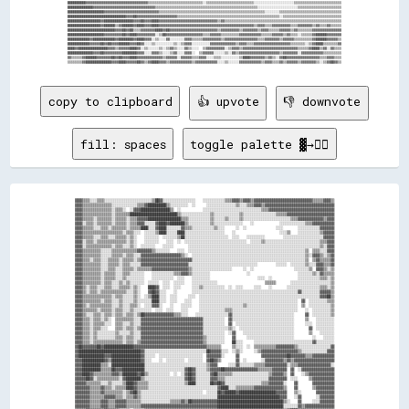
copy to clipboard
👍 upvote
👎 downvote
fill: spaces
toggle palette ▓→✊🏽
▓▓▓▓▒▒▒▒░░░░▒▒▒▒░░░░░░░░░░░░░░░░░░░░░░░░░░▒▒██▓▓░░░░░░░░░░░░░░░░░░    ░░░░░░░░░░░░▒▒▒▒▓▓▓▓▒▒▓▓▓▓▒▒▓▓▓▓▓▓▓▓▓▓▓▓▓▓▓▓▓▓▓▓▓▓▓▓▓▓▓▓▓▓▓▓▒▒▒▒▒▒▓▓▓▓▒▒

▓▓▓▓▒▒▒▒▒▒▒▒▒▒▒▒▒▒▒▒░░░░░░░░░░░░░░▒▒▒▒▓▓██████████▒▒░░░░░░░░░░  ░░      ░░░░░░░░░░░░░░░░▒▒░░░░▒▒▒▒▓▓▓▓▒▒▓▓▓▓▓▓▓▓▓▓▓▓▓▓▓▓▓▓▓▓▓▓▓▓▓▓▓▓▓▓▓▓▓▓▓▓▓▓

▓▓▓▓▒▒▒▒▒▒▒▒▒▒▒▒▒▒▒▒░░▒▒▒▒░░  ░░▓▓▓▓████████████████▒▒  ░░            ░░░░░░░░░░░░░░░░░░░░░░░░░░░░░░░░▒▒▒▒▓▓▓▓▓▓▓▓▓▓▓▓▓▓▓▓▓▓▓▓▓▓▓▓▓▓▓▓▓▓▓▓▓▓▓▓

▓▓▓▓▒▒▒▒▒▒▒▒▒▒▒▒▒▒▒▒░░▒▒▒▒▒▒▒▒██████████████████████████▒▒░░░░░░░░░░░░░░░░▒▒░░░░░░░░░░░░░░▒▒░░░░░░░░░░░░░░░░░░▒▒▒▒▒▒▓▓▓▓▓▓▓▓▓▓▓▓▓▓▓▓▓▓▓▓▓▓▓▓▓▓

▓▓▓▓▒▒▒▒▒▒░░▒▒▒▒▒▒▒▒░░▒▒▒▒▒▒░░▒▒▒▒▓▓▓▓▓▓██████████████████▒▒▒▒░░░░░░░░░░░░▒▒░░░░░░▒▒░░░░░░▒▒░░░░░░░░░░░░░░░░░░░░░░░░░░▒▒▒▒▓▓▓▓▓▓▓▓▓▓▓▓▓▓▒▒▓▓▓▓

▓▓▓▓░░▒▒▒▒░░▒▒▒▒▒▒▒▒░░▒▒▒▒▒▒░░▒▒▒▒▓▓▓▓░░░░░░▓▓████▓▓████████▒▒░░░░░░░░░░░░▒▒░░░░░░░░░░░░░░░░    ░░              ░░░░░░░░░░░░░░▒▒▒▒▓▓▓▓▓▓▓▓▓▓▓▓

▓▓▓▓▒▒▒▒▒▒░░░░▒▒▒▒░░▒▒▒▒▒▒▒▒░░▒▒▒▒▒▒████░░░░▓▓████░░░░░░░░▓▓▒▒▒▒░░░░░░░░░░░░▒▒░░░░      ░░  ░░                ░░░░        ░░░░░░░░░░░░▓▓▓▓▓▓▓▓

▓▓▓▓▒▒▒▒▒▒▒▒▒▒▒▒▒▒▒▒▒▒▒▒▒▒░░▒▒▒▒░░░░  ░░░░░░▒▒████░░░░░░████░░░░░░░░░░░░░░░░░░░░░░    ░░                        ░░░░▒▒    ░░░░░░░░░░░░▒▒▓▓▓▓▓▓

▓▓▓▓▒▒▒▒▒▒░░░░▒▒▒▒░░░░▒▒▒▒▒▒░░▒▒░░    ░░░░░░░░  ░░░░░░░░▒▒██░░░░░░░░░░░░░░░░░░░░░░░░  ░░░░    ░░░░░░░░░░          ░░░░░░░░░░░░░░░░░░░░░░▓▓▓▓▓▓

▓▓▓▓░░▒▒▒▒░░▒▒▒▒▒▒▒▒▒▒▒▒▒▒▒▒░░▒▒░░    ░░░░░░░░    ░░░░  ░░  ░░░░░░░░░░░░░░░░░░░░░░░░░░░░░░░░░░  ░░░░░░▒▒░░░░░░░░░░░░░░░░░░░░░░░░░░░░░░▒▒▒▒▓▓▓▓

▓▓▓▓░░▒▒▒▒▒▒▒▒▒▒▒▒▒▒░░▒▒▒▒░░░░▒▒░░  ░░░░░░░░    ░░░░░░        ░░░░░░░░░░░░░░░░░░░░░░░░░░░░░░░░░░░░░░░░░░░░░░░░░░░░░░░░░░░░░░░░░░░░░░░░▒▒░░▓▓▓▓

▓▓▓▓▒▒▒▒▒▒▒▒▒▒░░░░░░▒▒▒▒▒▒▒▒▒▒▒▒▒▒▓▓▓▓▓▓▓▓▒▒░░░░░░░░    ░░░░  ░░░░░░░░░░░░░░░░░░░░░░░░░░░░░░░░░░░░░░░░░░░░░░░░░░░░░░░░░░░░░░░░▒▒  ▒▒▒▒░░░░▓▓▓▓

▓▓▓▓▒▒▒▒▒▒▒▒▒▒░░░░░░▒▒▒▒▒▒░░▒▒▒▒░░░░▓▓▓▓▓▓▓▓▓▓▓▓▓▓▓▓▓▓▓▓▓▓▒▒░░  ░░░░░░░░░░░░░░░░░░░░░░░░░░░░░░░░░░░░░░░░░░░░░░░░░░░░░░░░░░░░░░▒▒░░▓▓▓▓▒▒░░▒▒▓▓

▓▓▓▓▒▒▒▒░░▒▒▒▒░░░░▒▒▒▒▒▒░░▒▒▒▒▒▒░░▒▒▓▓▓▓▓▓▓▓▓▓▓▓▓▓▓▓▓▓▓▓▓▓▓▓▓▓▓▓░░░░░░░░░░░░░░░░░░░░░░░░░░░░░░░░░░░░░░░░░░░░░░░░░░░░░░░░░░░░░░▒▒  ▒▒▓▓▒▒▒▒▒▒▓▓

▓▓▓▓▒▒▒▒▒▒▒▒▒▒░░░░▒▒▒▒▒▒░░▒▒▒▒░░░░░░▓▓▓▓▓▓▓▓▓▓▓▓▓▓▓▓▓▓▓▓▓▓▓▓▓▓░░░░░░░░░░░░░░░░░░░░░░░░░░░░░░░░░░░░░░          ░░░░░░  ░░░░░░░░▒▒░░░░▓▓▓▓▒▒▒▒▓▓

▓▓▓▓▒▒▒▒▒▒▒▒▒▒░░░░▒▒▒▒░░░░▒▒▒▒▒▒░░▒▒▒▒▒▒▒▒▓▓▓▓▓▓▓▓▓▓▓▓▓▓▓▓▓▓▓▓▒▒░░░░░░░░░░░░░░░░░░░░░░      ░░  ░░                      ░░░░░░░░▒▒  ▓▓▓▓▒▒░░▒▒

▓▓▓▓▒▒▒▒▒▒▒▒▒▒░░▒▒▒▒▒▒░░░░▒▒▒▒░░░░░░░░    ░░░░░░░░░░░░▒▒▒▒▓▓▓▓▒▒░░░░░░░░░░                    ░░                          ░░░░░░░░▒▒░░▓▓▒▒▒▒▒▒

▓▓▓▓▒▒▒▒▒▒▒▒▒▒░░▒▒▒▒▒▒░░░░▒▒░░░░░░░░░░    ░░░░░░░░░░░░  ░░░░    ░░░░░░░░░░                          ░░░░  ░░              ░░░░░░░░░░░░▒▒▒▒░░▒▒

▓▓▓▓▒▒▒▒▒▒▒▒▒▒░░▒▒▒▒░░░░▒▒░░▒▒░░░░░░░░  ░░░░░░  ░░░░  ░░░░░░    ░░░░░░░░░░░░░░                          ▒▒▒▒▒▒        ░░░░░░░░░░░░░░░░░░░░░░▒▒

▓▓▓▓▒▒░░▒▒▒▒░░░░▒▒▒▒░░░░▒▒▒▒▒▒░░▒▒░░    ████▓▓  ░░░░  ░░░░      ░░░░▒▒░░░░░░░░░░░░  ░░  ░░░░      ░░░░    ░░        ░░░░░░░░░░░░░░░░░░▒▒▒▒░░▒▒

▓▓▓▓▒▒░░▒▒▒▒░░▒▒▒▒▒▒▒▒▒▒▒▒▒▒░░░░▒▒░░    ▓▓██▓▓░░░░    ░░        ░░░░░░░░░░░░░░░░░░░░░░░░░░░░░░░░░░░░░░░░░░░░░░░░░░░░░░░░░░▓▓░░░░░░░░░░▓▓▓▓▓▓▒▒

▓▓▓▓▒▒▒▒▒▒▒▒▒▒▒▒▒▒▒▒░░▒▒▒▒░░░░░░▒▒░░  ░░▒▒████░░░░  ░░░░      ░░░░  ░░░░░░░░░░░░░░░░░░░░░░░░░░░░░░░░░░░░░░░░░░░░░░░░░░░░░░░░░░░░░░░░░░▓▓▓▓██▒▒

▓▓▓▓▒▒▒▒▒▒▒▒▒▒░░▒▒▒▒░░░░▒▒░░░░░░▒▒░░░░░░░░████░░░░  ░░░░    ░░░░    ░░░░░░░░░░░░░░░░░░░░░░░░░░░░░░░░░░░░░░░░░░░░░░░░░░░░░░  ▓▓  ░░░░░░░░░░▒▒▒▒

▓▓▓▓▒▒░░▒▒▒▒▒▒▒▒▒▒▒▒░░░░▒▒░░░░▒▒▒▒░░  ░░░░▓▓▓▓░░    ░░    ░░░░░░    ░░░░░░░░░░░░░░░░░░░░░░░░▒▒░░░░░░░░░░░░░░░░░░░░░░░░░░░░  ▒▒  ░░░░░░░░░░░░▒▒

▓▓▓▓▒▒▒▒▒▒▒▒░░▒▒▒▒▒▒░░▒▒▒▒░░░░▒▒░░░░░░░░░░  ░░░░  ░░░░    ░░░░      ░░░░░░░░░░░░░░▒▒▒▒░░░░░░░░░░░░░░░░░░░░░░░░░░░░░░░░░░░░    ░░  ░░░░░░░░░░▒▒

▓▓▓▓▒▒░░░░▒▒▒▒░░▒▒▒▒░░▒▒▒▒░░▒▒▒▒░░▒▒██▓▓▓▓▓▓▓▓▓▓▓▓▓▓▓▓▒▒▒▒░░░░    ░░░░░░░░░░░░░░░░░░▓▓░░░░░░░░░░░░░░░░░░░░░░░░░░░░░░░░░░      ▓▓  ░░░░░░░░░░▒▒

▓▓▓▓▒▒▒▒░░▒▒▒▒░░▒▒░░  ▒▒▒▒▒▒▒▒▒▒░░░░▓▓▓▓▓▓▓▓▓▓▓▓▓▓▓▓▓▓▓▓▓▓▓▓▓▓▓▓▓▓▓▓▓▓░░░░░░░░░░░░  ▓▓░░░░░░░░░░░░░░░░░░░░░░░░░░░░░░░░░░      ▒▒    ░░░░░░░░░░

▓▓▓▓▒▒▒▒░░▒▒▒▒▒▒░░░░  ▒▒▒▒░░░░▒▒░░░░▓▓▓▓▓▓▓▓▓▓▓▓▓▓▓▓▓▓▓▓▓▓▓▓▓▓▓▓▓▓▓▓▓▓░░░░░░░░░░░░  ▓▓  ░░░░░░░░░░░░░░░░░░░░░░░░░░░░░░░░      ░░░░  ░░░░░░░░░░

▓▓▓▓▒▒▒▒░░▒▒▒▒░░░░    ▒▒▒▒░░▒▒▒▒░░▒▒▓▓▓▓▓▓▓▓▓▓▓▓▓▓▓▓▓▓▓▓▓▓▓▓▓▓▓▓▓▓▓▓▓▓░░░░░░░░░░░░░░▒▒░░  ░░░░░░░░░░░░░░░░░░░░░░░░░░░░░░        ▓▓  ░░░░░░░░░░

▓▓▓▓▒▒▒▒░░▒▒░░░░░░░░░░▒▒░░░░░░▒▒░░░░▓▓▓▓▓▓▓▓▓▓▓▓▓▓▓▓▓▓▓▓▓▓▓▓▓▓▓▓▓▓▓▓▓▓░░░░░░░░░░░░  ░░▓▓    ░░░░░░░░░░░░░░░░░░░░░░░░░░░░        ▒▒    ░░░░░░░░

▓▓▓▓▒▒▒▒░░▒▒░░░░░░░░░░▒▒▒▒░░▒▒▒▒░░░░▓▓▓▓▓▓▓▓▓▓▓▓▓▓▓▓▓▓▓▓▓▓▓▓▓▓▓▓▓▓▓▓▓▓▒▒░░░░░░░░░░    ▓▓      ░░░░░░░░░░░░░░░░░░░░░░░░░░          ░░    ░░░░░░

▓▓▓▓▒▒▒▒░░▒▒▒▒▒▒▒▒▒▒▒▒▒▒▒▒░░▒▒▒▒░░▒▒▓▓▓▓▓▓▓▓▓▓▓▓▓▓▓▓▓▓▓▓▓▓▓▓▓▓▓▓▓▓▓▓▓▓▒▒░░░░░░░░░░    ██░░░░      ░░░░░░░░░░░░░░░░░░░░░░░░░░░░░░░░▓▓░░░░░░░░░░

▓▓██▓▓▓▓▓▓▓▓██▓▓████████████████▓▓▓▓▓▓▓▓▓▓▓▓▓▓▓▓▓▓▓▓▓▓▓▓▓▓▓▓▓▓▓▓▓▓▓▓▓▓▓▓▒▒▒▒▒▒▒▒      ▒▒░░░░  ░░  ▒▒▒▒▒▒▒▒▒▒▒▒▓▓▓▓▓▓▓▓▓▓▒▒░░░░░░░░░░░░░░░░░░▓▓

▓▓██████████████████████████████████▓▓░░░░░░░░░░░░░░░░░░░░░░░░░░░░░░░░░░██▓▓▓▓▓▓░░░░  ░░▒▒░░      ░░▒▒▓▓▓▓▓▓▓▓▓▓▓▓▓▓▓▓▓▓▓▓▒▒░░░░░░░░░░░░░░▓▓▓▓

▓▓██████████████▓▓▓▓████████████████▓▓░░░░░░  ░░░░░░░░░░░░░░░░░░░░░░░░  ▓▓▓▓▓▓▓▓░░      ▓▓            ▓▓▓▓▓▓▓▓▓▓▓▓▓▓██▓▓▓▓▓▓▓▓▒▒▒▒▓▓▓▓▓▓▓▓▓▓▓▓

▓▓▓▓████████████▓▓▒▒████████████████▓▓░░░░    ░░  ░░░░░░░░░░  ░░░░░░░░  ▓▓██▓▓▒▒        ▓▓  ░░        ░░▓▓▓▓▓▓▓▓▓▓▒▒▓▓▒▒▓▓▓▓▓▓▓▓▓▓▓▓▓▓▓▓▓▓▓▓▓▓

▓▓▓▓██████████▒▒▒▒░░██████████████████░░░░░░░░░░░░░░░░░░░░░░░░░░░░░░░░░░▒▒▓▓▓▓      ░░░░▓▓░░░░░░░░▒▒▒▒▒▒▓▓▓▓▓▓▓▓▓▓▓▓░░▒▒▒▒▓▓▓▓▓▓▓▓▓▓▓▓▓▓▓▓▓▓░░

▓▓▓▓██████████▒▒▒▒▒▒██▓▓▓▓████████████░░░░░░░░░░░░░░░░░░░░░░▓▓██▓▓░░░░░░▒▒▓▓▓▓▓▓██▓▓▓▓▓▓▓▓▓▓▓▓▓▓▓▓▓▓▒▒▒▒▒▒▒▒▓▓▓▓▓▓▓▓  ▓▓  ░░▓▓▓▓▓▓▓▓▓▓▓▓▓▓▓▓▓▓

▓▓▓▓████▓▓▒▒▒▒▒▒▒▒▒▒▓▓▓▓▒▒████████▓▓██▒▒░░░░░░░░░░░░  ░░  ░░▓▓██▓▓░░░░░░░░▓▓██▒▒▒▒▒▒▒▒░░░░░░░░░░░░░░░░░░░░▒▒▓▓▓▓▓▓▒▒  ▓▓    ░░▒▒▓▓▓▓▓▓▓▓▓▓▓▓▓▓

▓▓▓▓▓▓██▓▓░░▒▒▒▒▒▒▒▒▒▒▒▒░░▓▓████████▒▒░░░░░░░░░░░░░░░░░░░░░░▓▓██▓▓░░░░░░░░▓▓▓▓▒▒▒▒░░░░░░░░░░░░░░░░░░░░░░░░▓▓▓▓▓▓▓▓▓▓  ░░░░      ▒▒▓▓▓▓▓▓▓▓▓▓▓▓

▓▓▓▓▓▓▒▒▒▒▒▒▒▒░░░░▒▒░░░░░░▒▒████▓▓▒▒▒▒▒▒░░░░░░░░░░░░░░░░░░░░▒▒████░░░░░░░░██▓▓██▓▓░░░░░░░░░░░░░░░░░░░░▒▒▒▒▓▓▓▓▓▓▓▓░░    ▓▓        ▓▓▓▓▓▓▓▓▓▓▓▓

▓▓▓▓▓▓▓▓▒▒▒▒▒▒▓▓▒▒▒▒░░▒▒▒▒▒▒████▓▓▒▒▒▒▒▒░░░░░░░░░░░░░░░░░░░░░░░░░░░░░░░░░░░░░░▓▓████░░░░▒▒▒▒▒▒▒▒▒▒▓▓▓▓▓▓▓▓▓▓▓▓▓▓▓▓▒▒    ▓▓        ▒▒▓▓▓▓▓▓▓▓▓▓

▓▓▓▓▓▓▓▓▒▒▒▒▒▒▓▓▒▒▒▒▒▒▒▒▒▒░░▒▒▓▓██▒▒░░░░░░░░░░░░░░░░░░░░░░░░░░░░░░░░░░  ░░░░░░██▓▓██████▓▓████████████████████▓▓▓▓▓▓    ▒▒░░        ▓▓▓▓▓▓▓▓▓▓

▓▓▓▓▓▓▓▓▒▒▒▒▒▒▒▒▓▓▓▓▓▓▒▒▒▒░░▒▒▒▒▓▓▒▒░░░░░░░░░░░░░░░░░░░░░░░░░░░░░░░░░░░░░░░░░░██████████████████████████████████▓▓▓▓    ░░▓▓        ░░▓▓▓▓▓▓▓▓

▓▓▓▓▓▓▓▓▒▒▒▒▒▒▓▓▓▓▒▒▒▒▓▓▓▓▓▓▒▒▒▒▒▒▒▒░░░░░░░░░░░░░░░░▒▒▒▒▒▒▓▓▒▒██▓▓▓▓▓▓▓▓▓▓▓▓▓▓████████████████████████████████████▒▒░░    ▓▓      ░░░░▓▓▓▓▓▓▓▓

▓▓▓▓▓▓▓▓▒▒▒▒▒▒▓▓▓▓▒▒▒▒▓▓▓▓▓▓▒▒▒▒▒▒▒▒▓▓▓▓▓▓▓▓▓▓▓▓▓▓▓▓▓▓▓▓▓▓▓▓▓▓▓▓▓▓▓▓▓▓▓▓▓▓▓▓▓▓████████████████████████████████████░░░░░░░░▓▓▒▒▓▓▓▓▓▓▓▓▓▓▓▓▓▓▓▓
