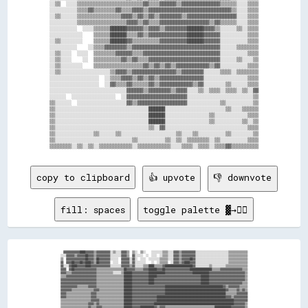
░░▒▒  ░░░░▒▒▒▒▒▒▒▒▒▒▒▒▒▒▒▒▒▒▒▒▒▒▒▒▓▓▒▒▒▒▓▓▓▓▓▓▒▒▓▓▓▓▓▓▓▓▓▓▓▓▓▓▒▒▒▒▒▒░░░░▒▒▒▒

░░░░░░░░░░▒▒▒▒▓▓▒▒▒▒▒▒▒▒▓▓▒▒▒▒▓▓▓▓▒▒▓▓▓▓▓▓▓▓▓▓▓▓▓▓▓▓▓▓▓▓▓▓▓▓▓▓▓▓▓▓▒▒░░░░▒▒▒▒

░░▒▒░░░░░░▒▒▒▒▒▒▒▒▒▒▒▒▒▒▒▒▓▓▓▓▒▒▓▓▒▒▓▓▒▒▓▓▓▓▓▓▓▓▒▒▓▓▓▓▓▓▓▓▓▓▓▓▓▓▓▓▓▓░░░░▒▒▒▒

░░░░░░░░░░▒▒▒▒▒▒▒▒▒▒▒▒▒▒▒▒▒▒▓▓▓▓▒▒▓▓▒▒▒▒▓▓▓▓▓▓▓▓▓▓▓▓▓▓▓▓▓▓▒▒▓▓▒▒▒▒▒▒░░░░▒▒▒▒

░░░░░░░░░░  ░░░░▒▒▒▒▒▒██████▓▓▓▓▓▓▒▒▓▓▓▓▒▒▓▓▓▓▓▓▓▓██████▓▓▓▓▒▒░░░░░░▒▒░░▒▒▒▒

░░░░░░░░░░░░    ▒▒▒▒▒▒██████▒▒▒▒▓▓▒▒▓▓▓▓▓▓▓▓▓▓▓▓▓▓██████▓▓▓▓▓▓░░░░░░░░░░▒▒▒▒

░░▒▒░░░░░░░░    ▒▒▒▒▒▒██████▓▓▒▒▒▒▒▒▒▒▒▒▓▓▓▓▓▓▓▓▓▓██████▓▓▓▓▓▓░░░░░░░░░░▒▒▒▒

░░░░░░░░░░    ░░▒▒▒▒▓▓▓▓▓▓▓▓▒▒▓▓▓▓▓▓▓▓▓▓▓▓▓▓▓▓▓▓▓▓▓▓▓▓▓▓▓▓▓▓▓▓░░░░░░▒▒▒▒▒▒▒▒

░░▒▒░░░░  ░░░░  ▒▒▒▒▒▒▒▒▓▓▓▓▓▓▒▒▒▒▓▓▓▓▓▓▓▓▓▓▓▓▓▓▓▓▓▓▓▓▓▓▓▓▓▓▓▓░░░░░░░░░░▒▒▒▒

░░▒▒░░░░    ░░  ▒▒▒▒▒▒▒▒▒▒▓▓▒▒▓▓▒▒▒▒▓▓▓▓▓▓▓▓▓▓▓▓▓▓▓▓▓▓▓▓▓▓▓▓▓▓░░░░░░▒▒░░░░▒▒

░░▒▒░░░░░░░░    ▒▒▒▒▒▒▒▒▒▒▒▒▒▒▒▒▒▒▓▓▒▒▓▓▒▒▓▓▒▒▓▓▓▓▓▓▓▓▓▓▓▓▒▒▓▓░░░░░░░░░░▒▒▒▒

░░▒▒░░░░░░░░░░░░░░░░░░▒▒▓▓▓▓▒▒▓▓▓▓▓▓▓▓▓▓▓▓▓▓▓▓▒▒▓▓▓▓▓▓▓▓░░░░░░▒▒▒▒░░▒▒▒▒▒▒▒▒

░░░░░░░░░░░░░░░░░░  ░░▒▒▒▒▓▓▓▓▒▒▓▓▒▒▓▓▒▒▓▓▓▓▓▓▓▓▓▓▓▓▓▓▓▓░░░░░░░░░░░░░░░░▒▒▒▒

░░░░░░░░░░░░░░░░░░  ░░▓▓▒▒▒▒▓▓▒▒▒▒▒▒▓▓▒▒▓▓▓▓▓▓▓▓▓▓▓▓▒▒▓▓░░░░░░░░▒▒░░░░░░▒▒▒▒

░░░░░░░░░░░░░░░░░░░░░░░░░░░░▓▓▓▓▓▓▒▒▓▓▓▓▓▓▓▓▒▒▓▓▓▓░░░░▒▒░░▒▒▒▒░░▒▒▒▒░░▒▒░░▓▓

░░░░░░  ░░░░░░░░░░░░░░░░  ░░▓▓▓▓▓▓▓▓▓▓▓▓▓▓▓▓▓▓▓▓▓▓░░░░░░░░░░░░░░░░░░░░░░░░▒▒

▒▒░░░░░░  ░░░░░░░░░░░░░░░░░░▓▓▒▒▓▓▓▓▓▓▓▓▓▓▓▓▓▓▓▓▓▓░░░░░░░░░░░░▒▒░░░░░░░░░░▒▒

▒▒░░░░░░░░░░░░░░░░░░░░░░░░░░░░░░░░░░██████░░░░░░░░░░░░░░░░░░░░░░▒▒░░░░▒▒▒▒▒▒

▒▒░░░░░░░░░░░░░░░░░░░░░░░░░░░░░░░░░░██████░░░░░░░░░░░░░░░░▒▒░░░░░░░░░░░░▒▒▒▒

▒▒░░░░░░░░░░░░░░░░░░░░░░░░░░░░░░░░░░██████░░░░░░░░░░░░░░░░▒▒░░░░░░░░░░▒▒░░▒▒

▒▒░░░░░░░░░░░░░░░░░░░░░░░░░░░░░░░░░░▒▒░░▓▓░░░░░░░░░░░░░░░░░░░░░░░░░░░░░░▒▒▒▒

▒▒░░░░░░░░░░░░░░▒▒░░░░░░▒▒░░░░░░░░░░░░░░░░░░░░▒▒░░░░▒▒░░░░░░░░░░▒▒░░░░░░░░▒▒

▒▒░░░░░░░░░░░░░░░░░░░░░░░░░░░░▒▒░░░░░░░░░░▒▒░░▒▒░░▒▒▒▒▒▒▒▒░░▒▒░░░░░░░░░░▒▒▒▒

copy to clipboard
👍 upvote
👎 downvote
fill: spaces
toggle palette ▓→✊🏽
  ▓▓▓▓▓▓▓▓▓▓▓▓████▓▓▓▓▓▓▒▒▓▓▓▓▓▓▓▓▓▓░░▒▒░░░░▓▓▓▓▒▒  ▒▒░░  ▒▒░░    ░░░░░░░░▒▒▒▒░░░░▓▓▓▓▒▒▓▓▓▓▓▓▓▓▓▓░░░░░░░░░░░░░░░░░░░░░░░░▒▒▒▒▒▒▒▒▒▒▒▒▒▒

░░░░▓▓▓▓▓▓▒▒▓▓▓▓▓▓██▓▓▓▓▒▒▓▓▓▓▓▓▓▓▓▓░░░░░░░░▓▓▓▓▒▒  ▓▓░░░░░░  ░░  ░░░░  ░░▒▒▒▒░░░░▓▓▓▓▒▒▓▓▓▓▓▓▓▓▓▓░░░░░░░░░░░░░░░░░░░░░░░░▒▒▒▒▒▒▒▒▒▒▒▒▒▒

▒▒  ▓▓▓▓▓▓▓▓▓▓▓▓▓▓██▓▓▓▓▒▒██▓▓▓▓▓▓▓▓░░░░░░  ▓▓▓▓▓▓░░▓▓░░  ░░░░  ░░░░░░░░▒▒▒▒▒▒░░░░▓▓▓▓▒▒▓▓▓▓▓▓██▓▓░░░░░░░░░░░░░░░░░░░░░░░░▒▒▒▒▒▒▒▒▒▒▒▒▒▒

▓▓  ▓▓▓▓██▓▓▓▓██▓▓████▓▓▒▒██▓▓▓▓▓▓▓▓  ░░░░  ▓▓▓▓▓▓░░▓▓░░░░░░░░    ░░  ░░▒▒▒▒▒▒  ░░▓▓▓▓▒▒▓▓████▓▓▓▓░░░░░░░░░░░░░░░░░░░░░░░░▒▒▒▒▒▒▒▒▒▒▒▒▒▒

▓▓░░░░▓▓████▓▓▓▓▓▓████▓▓▓▓▓▓▓▓▓▓▓▓▓▓░░░░░░░░▓▓▓▓▓▓▒▒▓▓░░░░░░▒▒▒▒████▒▒▒▒▒▒▓▓████████████████████▓▓░░░░░░░░░░▒▒░░░░░░░░░░▒▒▒▒▒▒▒▒▒▒▒▒▒▒▒▒

▓▓▓▓  ▓▓██▓▓▓▓▓▓▓▓▓▓▓▓▓▓▓▓▒▒▒▒▒▒▒▒▒▒▒▒▒▒▒▒▒▒▒▒██▓▓▓▓▓▓▒▒▒▒▒▒▓▓▓▓██████▓▓▓▓██▓▓▓▓▓▓▓▓▓▓▓▓▓▓▓▓▓▓████████████████▒▒▒▒▒▒▓▓▓▓▓▓▓▓▓▓▓▓▓▓▓▓▒▒▒▒

▓▓▓▓▒▒▒▒▓▓▓▓▓▓▓▓▓▓▓▓▓▓▓▓▓▓▒▒▒▒▒▒▒▒▒▒▒▒░░░░░░▒▒██████▓▓▓▓▓▓▓▓▓▓▓▓████████████▓▓▓▓▓▓▓▓▓▓▓▓▓▓▓▓▓▓▓▓████████████▓▓▓▓▓▓▓▓▓▓▓▓▓▓▓▓▓▓▓▓▓▓▓▓▓▓▒▒

▒▒▒▒▓▓▓▓▓▓▓▓▓▓▓▓▓▓▓▓▓▓▓▓▓▓▒▒▒▒▒▒▒▒▒▒▒▒▒▒▒▒▒▒▒▒██████▓▓▓▓▓▓▓▓▓▓▓▓██████▓▓▓▓▓▓▓▓▓▓▓▓▓▓▓▓▓▓▓▓▓▓▓▓▓▓▓▓▓▓▓▓██████▓▓▓▓▓▓▓▓▓▓▓▓▓▓▓▓▓▓▓▓▓▓▓▓▓▓▒▒

▓▓▓▓▓▓▓▓▓▓▓▓▓▓▓▓▓▓▓▓▓▓▓▓▓▓▒▒▒▒▒▒▒▒▒▒▒▒▒▒▒▒▒▒▒▒██████▓▓▓▓▓▓▓▓▓▓▓▓████▓▓▓▓▓▓▓▓▓▓▓▓▓▓▓▓▓▓▓▓▓▓▓▓▓▓▓▓▓▓▓▓▓▓██████▓▓▓▓▓▓▓▓▓▓▓▓▓▓▓▓▓▓▓▓▓▓▓▓▓▓▒▒

▓▓▓▓▓▓▓▓▓▓▓▓▓▓▓▓▓▓▓▓▓▓▓▓▓▓▒▒▒▒▒▒▒▒▒▒▒▒▒▒▒▒▒▒▒▒██████▓▓▓▓▓▓▓▓▓▓▓▓████▓▓▓▓▓▓▓▓▓▓▓▓▓▓▓▓▓▓▓▓▓▓▓▓▓▓▓▓▓▓▓▓▓▓██████▓▓▓▓▓▓▓▓▓▓▓▓▓▓▓▓▓▓▓▓▓▓▓▓▒▒▒▒

▓▓▓▓▓▓▓▓▓▓▓▓▒▒▒▒▒▒▒▒▓▓▓▓▓▓▒▒▒▒▒▒▒▒▒▒▒▒▒▒▒▒▒▒▒▒██████▓▓▓▓▓▓▓▓▓▓▓▓▓▓▓▓▓▓▓▓▓▓▓▓██████████████████████████████████████████▓▓▒▒▓▓▓▓▓▓▓▓▒▒▒▒▒▒

▓▓▓▓▓▓▓▓▒▒▒▒▒▒▒▒▒▒▒▒▒▒▒▒▓▓▓▓▒▒▒▒▒▒▒▒▒▒▒▒▒▒▒▒▒▒██████▓▓▓▓▓▓▓▓▓▓▓▓▓▓▓▓▓▓▓▓▓▓▓▓████████████████████████████████████████████▓▓▒▒▒▒▒▒▓▓▒▒▓▓▒▒

▓▓▓▓▒▒▒▒▒▒▒▒▒▒▒▒▒▒▒▒▒▒▓▓▓▓▒▒▒▒▒▒▒▒▒▒▒▒▒▒▒▒▒▒▒▒██████▓▓▓▓▓▓▓▓▓▓▓▓▓▓▓▓▓▓▓▓▓▓▓▓████████████████████████████████████████████▒▒▒▒▒▒▒▒▓▓▓▓▓▓▓▓

▓▓▓▓▒▒▒▒▒▒▒▒▒▒▒▒▒▒▒▒▒▒▓▓▓▓▒▒▒▒▒▒▒▒▒▒▒▒▒▒▒▒▒▒▒▒██████▓▓▓▓▓▓▓▓▓▓▓▓▓▓▓▓▓▓██████████████████████████████████████████████████▓▓▓▓▒▒▓▓▓▓▓▓▓▓▓▓

▒▒▒▒▒▒▒▒▒▒▒▒▒▒▒▒▒▒▒▒▒▒▓▓▓▓▓▓▒▒▒▒▒▒▒▒▒▒▒▒▒▒▒▒▒▒██████▓▓▓▓▓▓▓▓▓▓▓▓▓▓▓▓▓▓████████████████████████████████████████████████████████▓▓▓▓▓▓▓▓▓▓

▒▒▒▒▒▒▒▒▒▒▒▒▒▒▒▒▒▒▒▒▓▓▓▓▒▒▓▓▒▒▒▒▒▒▒▒▒▒▒▒▒▒▒▒▒▒██████▓▓▓▓▓▓▓▓▓▓▓▓▓▓▓▓██████████████████████████████████████████████████████████▓▓▓▓▓▓▓▓▒▒

▒▒▒▒▒▒▒▒▒▒▒▒▒▒▒▒▒▒▒▒▓▓▒▒▒▒▓▓▓▓▒▒▒▒▒▒▒▒▒▒▒▒▒▒▒▒██████▓▓▓▓▓▓██████████▓▓▒▒▓▓▓▓▒▒▒▒▒▒▒▒▒▒▒▒▒▒▒▒▒▒▒▒▒▒▒▒▒▒▒▒▒▒▒▒▒▒▒▒████████████▓▓▓▓▓▓▓▓▓▓▒▒
