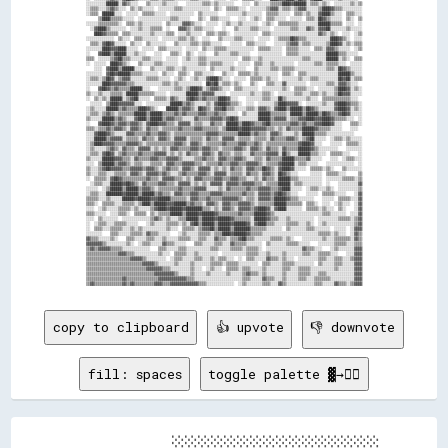
copy to clipboard
👍 upvote
👎 downvote
fill: spaces
toggle palette ▓→✊🏽
        ░░░░░░░░░░░░░░░░
