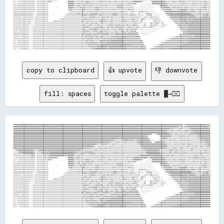
▒▒░░░░▒▒▒▒▒▒▒▒▒▒▒▒▒▒▒▒░░▒▒▒▒▒▒▒▒▒▒▒▒▓▓▒▒░░            ░░██████▒▒▒▒▒▒▒▒▒▒▒▒▓▓▓▓▒▒▒▒▒▒▒▒▒▒▓▓▒▒▒▒▒▒▒▒▓▓▒▒▒▒▓▓▒▒▒▒▒▒▒▒▒▒▒▒▒▒▒▒▓▓██████▓▓░░      ░░██████████████▒▒▒▒▒▒▒▒▓▓▒▒▒▒▓▓▒▒▓▓▒▒▒▒▒▒▒▒▒▒▒▒▒▒▒▒▒▒▒▒▓▓▒▒▒▒

▒▒░░▒▒▒▒▒▒▒▒▒▒▒▒▒▒▒▒▒▒░░▒▒▒▒▒▒▒▒▒▒▒▒                    ██████▒▒▒▒▓▓▒▒▒▒▒▒▓▓▓▓▒▒▓▓▒▒▒▒▒▒▒▒▒▒▒▒▒▒▒▒▒▒▒▒▒▒▒▒▒▒▒▒▒▒▒▒▒▒▒▒▓▓▒▒▓▓▓▓░░        ░░░░░░██████████████▓▓▒▒▒▒▒▒▒▒▒▒▒▒▒▒▒▒▓▓▒▒▒▒▒▒▒▒▓▓▒▒▒▒▒▒▒▒▒▒▓▓▒▒▒▒

▒▒▒▒▒▒▒▒▒▒▒▒▒▒▒▒▒▒▒▒▒▒░░▒▒▒▒▒▒▒▒▒▒▒▒                    ██████▒▒▒▒▓▓▒▒▒▒▓▓▒▒▒▒▓▓▒▒▒▒▒▒▒▒▒▒▒▒▒▒▓▓▒▒▒▒▒▒▒▒▒▒▓▓▓▓▓▓▒▒▒▒▒▒▒▒▒▒░░      ░░░░░░░░░░░░      ░░████████▒▒▒▒▒▒▒▒▒▒▒▒▒▒▒▒▒▒▒▒▒▒▒▒▒▒▒▒▒▒▒▒▒▒▒▒▒▒▓▓▒▒▒▒

▒▒▒▒▒▒▒▒▒▒▒▒▒▒▒▒▒▒▒▒▒▒░░▒▒▒▒▒▒▒▒▒▒▒▒        ░░          ▓▓██▓▓▒▒▒▒▒▒▓▓▒▒▓▓▒▒▒▒▒▒▒▒▒▒▓▓▓▓▒▒▒▒▒▒▒▒▒▒▒▒▒▒▒▒▒▒▓▓▓▓▓▓▒▒▒▒▒▒▒▒▒▒▒▒  ░░░░░░░░░░░░░░░░░░      ▒▒▓▓██████▒▒▒▒▓▓▒▒▓▓▒▒▒▒▒▒▓▓▒▒▒▒▒▒▒▒▒▒▒▒▒▒▒▒▓▓▓▓▒▒▒▒

▒▒▒▒▒▒▒▒▒▒▒▒▒▒▒▒▒▒▒▒▒▒░░▒▒▒▒▒▒▒▒▒▒▒▒                    ▒▒██▒▒▒▒▒▒▒▒▒▒▓▓▓▓▒▒▒▒▒▒▒▒▒▒▓▓▓▓▒▒▒▒▒▒▒▒▒▒▒▒▒▒▓▓▒▒▒▒▒▒▒▒▒▒▒▒▒▒▓▓▒▒▒▒░░░░░░░░░░░░░░░░░░░░        ▒▒▓▓▓▓▓▓██▒▒▒▒▒▒▒▒▓▓▓▓████▒▒▒▒▓▓▒▒▒▒▒▒▓▓▒▒▒▒▓▓▒▒▒▒

▒▒▒▒▒▒▒▒▒▒▒▒▒▒▒▒▒▒▒▒▒▒░░▒▒▒▒▒▒▒▒▒▒▒▒                    ░░▒▒▒▒▒▒▒▒▒▒▒▒▓▓▒▒▒▒▒▒▓▓▒▒▒▒▓▓▒▒▒▒▒▒▒▒▒▒▒▒▒▒▒▒▒▒▒▒▒▒▒▒▓▓▒▒▒▒▒▒░░▒▒▒▒░░░░▒▒▓▓▒▒▒▒▒▒░░░░░░░░        ▒▒██████████████▓▓████▓▓▓▓▒▒▓▓▓▓▒▒▒▒▓▓▒▒▒▒▒▒▒▒▒▒

▒▒▒▒▒▒▒▒▒▒▒▒▒▒▒▒▒▒▒▒░░░░▒▒▒▒▒▒▒▒▒▒▒▒    ░░            ░░▒▒▒▒▒▒▒▒▒▒▓▓▒▒▓▓▒▒▒▒▒▒▒▒▓▓▓▓▓▓▒▒▒▒▒▒▒▒▒▒▒▒▒▒▒▒▓▓▓▓▒▒▒▒▒▒▒▒▒▒▒▒░░▒▒▒▒░░░░▒▒  ░░░░▒▒▓▓▒▒░░░░░░        ▓▓▓▓████▓▓▓▓██▓▓██████████▒▒▒▒▒▒▒▒▓▓▒▒▒▒▒▒▓▓▒▒

▒▒▒▒▒▒▒▒▒▒▒▒▒▒▒▒▒▒▒▒░░░░▒▒▒▒▒▒▒▒▒▒▒▒                ░░▒▒▒▒▒▒▒▒▒▒▒▒▒▒▒▒▓▓▓▓▓▓▒▒▓▓▓▓▓▓▒▒▒▒▓▓▒▒▒▒▒▒▒▒▒▒▒▒▓▓▓▓▒▒▒▒▒▒▒▒▒▒▒▒▒▒▓▓▒▒▒▒░░▒▒░░░░  ▒▒▒▒▓▓░░░░░░░░        ▓▓▓▓██████████████████████▓▓▒▒▒▒▒▒▒▒▓▓▓▓██▒▒

▒▒▒▒▒▒▒▒░░▒▒▒▒▒▒▒▒▒▒░░▒▒▒▒▒▒▒▒▒▒▒▒▒▒              ░░▒▒▒▒▒▒▒▒▒▒▒▒▒▒▒▒▒▒▒▒▒▒▒▒▒▒▓▓▓▓▓▓▒▒▒▒▒▒▒▒▓▓▒▒▓▓▒▒▓▓▒▒▒▒▒▒▒▒▓▓▒▒▒▒▒▒▒▒▒▒▒▒▒▒▒▒▒▒░░░░▒▒▒▒░░▓▓▒▒▒▒▒▒░░        ░░▓▓████████████████▓▓██████▓▓▒▒▓▓▓▓██████▓▓

▒▒▒▒▒▒▒▒▒▒▒▒▒▒▒▒▒▒▒▒░░▒▒▒▒▒▒▒▒▒▒▒▒▒▒          ░░▒▒▒▒▒▒▒▒▒▒▒▒▒▒▒▒▒▒▒▒▒▒▒▒▓▓▓▓▒▒▓▓▒▒▒▒▒▒▒▒▒▒▓▓▓▓▒▒▒▒▒▒▒▒▒▒▒▒▒▒▒▒▒▒▓▓▒▒▒▒▒▒▒▒▓▓▒▒▒▒░░▒▒▓▓▒▒  ░░░░▒▒▒▒▒▒▒▒░░        ░░▓▓▓▓▓▓▓▓▓▓██████▓▓██▓▓██████████████████

▒▒▒▒▒▒▒▒▒▒▒▒▒▒▒▒▒▒░░░░▒▒▒▒▒▒▒▒▒▒▒▒▒▒    ░░▓▓▒▒▒▒▒▒▒▒▒▒▒▒▒▒▒▒▒▒▒▒▒▒▒▒▒▒▓▓▒▒▒▒▓▓▒▒▒▒▒▒▒▒▒▒▓▓▓▓▓▓▓▓▒▒▒▒▓▓▒▒▒▒▒▒▒▒▒▒▓▓▓▓▒▒▒▒▒▒▓▓▒▒▒▒░░▓▓░░        ░░▓▓▒▒▒▒░░░░        ░░▓▓▓▓▓▓▓▓▓▓████▓▓██████████████████████

▒▒▒▒▒▒▒▒▒▒▒▒▒▒▒▒▒▒░░░░▒▒▒▒▒▒▒▒▒▒▒▒▒▒▒▒▒▒▒▒▒▒▒▒▒▒▒▒▒▒▒▒▒▒▒▒▒▒▒▒▒▒▒▒▒▒▒▒▒▒▒▒▓▓▒▒▒▒▓▓▒▒▓▓▒▒▒▒▓▓▒▒▒▒▒▒▒▒▓▓▒▒▒▒▒▒▒▒▒▒▒▒▒▒▒▒▒▒▒▒▒▒▓▓▒▒▒▒░░░░▒▒    ▓▓▒▒▒▒▓▓▒▒░░▒▒░░        ░░▓▓▓▓▓▓▓▓▓▓██████████████████████████

▒▒▒▒▒▒▒▒▒▒▒▒▒▒▒▒░░░░░░▒▒▒▒▒▒▒▒▒▒▒▒▒▒▒▒▒▒▒▒▒▒▒▒▒▒▒▒▒▒▒▒▒▒▒▒▒▒▒▒▒▒▒▒▒▒▒▒▒▒▓▓▒▒▒▒▓▓▒▒▒▒▒▒▓▓▒▒▒▒▒▒▒▒▒▒▓▓▓▓▒▒▓▓▓▓▓▓▒▒▓▓▒▒▓▓▒▒▒▒▓▓▓▓▒▒░░░░░░▓▓    ▓▓▒▒▓▓▒▒░░░░▒▒▒▒░░          ▓▓▓▓▓▓▓▓▓▓▓▓██████████████████████

▒▒▒▒▒▒▒▒▒▒▒▒▒▒▒▒░░░░▒▒▒▒▒▒▒▒▒▒▒▒▒▒▒▒▒▒▒▒▒▒▒▒▒▒▒▒▒▒▒▒▒▒▒▒▒▒▒▒▒▒▒▒▒▒▒▒▒▒▒▒▓▓▓▓▓▓▒▒▒▒▒▒▓▓▓▓▓▓▓▓▒▒▒▒▓▓▒▒▓▓▒▒▓▓▓▓▓▓▓▓▒▒▒▒▒▒▓▓▒▒▒▒▒▒▓▓▒▒░░▒▒▒▒▒▒▒▒▓▓▒▒░░░░░░░░▒▒░░            ░░▓▓▓▓▓▓▓▓▓▓██████████████████████

▒▒▒▒▒▒▒▒▒▒▒▒▒▒▒▒░░░░▒▒▒▒▒▒▒▒▒▒▒▒▒▒▒▒▒▒▒▒▒▒▒▒▒▒▒▒▒▒▒▒▒▒▒▒▒▒▒▒▒▒▒▒▒▒▒▒▒▒▒▒▓▓▒▒▒▒▓▓▓▓▓▓██▒▒▒▒▒▒▓▓▒▒▓▓▒▒▒▒▓▓▒▒▒▒▓▓▓▓▒▒▒▒▓▓▒▒▓▓▒▒▓▓▒▒░░▒▒░░░░░░░░░░░░░░░░░░                    ▒▒▓▓▓▓▓▓▓▓██████████████████████

▒▒▒▒░░▒▒▒▒▒▒▒▒▒▒░░░░▒▒▒▒▒▒▒▒▒▒▒▒▒▒▒▒▒▒▒▒▒▒▒▒▒▒▒▒▒▒▒▒▒▒▒▒▒▒▒▒▒▒▒▒▒▒▒▒▒▒▒▒▓▓▓▓▓▓▒▒▒▒▓▓▓▓▒▒▓▓▓▓▒▒▓▓▒▒▒▒▒▒▒▒▓▓▒▒▒▒▓▓▓▓▒▒▓▓▒▒▓▓▓▓▓▓    ░░░░░░░░░░░░░░░░                          ▒▒▓▓▓▓████████████████████████

▒▒▒▒▒▒▒▒▒▒▒▒▒▒▒▒░░░░▒▒▒▒▒▒▒▒▒▒▒▒▒▒▒▒▒▒▒▒▒▒▒▒▒▒▒▒▒▒▒▒▒▒▒▒▒▒▒▒▒▒▒▒▒▒▒▒▒▒▒▒▓▓▒▒▒▒▒▒▒▒▒▒▒▒▓▓▓▓▓▓▒▒▓▓▓▓▒▒▓▓▒▒▓▓▓▓▒▒▓▓▓▓▓▓▒▒▓▓▓▓▓▓▓▓▓▓  ░░░░░░░░░░░░                              ░░▓▓▓▓▓▓██████████████████████

▒▒▒▒▒▒▒▒▒▒▒▒▒▒▒▒░░░░▒▒▒▒▒▒▒▒▒▒▒▒▒▒▒▒▒▒▒▒▒▒▒▒▒▒▒▒▒▒▒▒▒▒▒▒▒▒▒▒▒▒▒▒▒▒▒▒▒▒▓▓▒▒▓▓▓▓▓▓▒▒▓▓▓▓▒▒▒▒▒▒▓▓▓▓▓▓▒▒▒▒▒▒▓▓▓▓▓▓▓▓▓▓▓▓▓▓▓▓▓▓▓▓▓▓▓▓░░  ░░░░░░                                ▓▓▓▓▓▓▓▓▓▓▓▓▓▓▓▓████████████████

▒▒▒▒▒▒░░▒▒▒▒▒▒▒▒░░░░▒▒▒▒▒▒▒▒▒▒▒▒▒▒▒▒▒▒▒▒▒▒▒▒▒▒▒▒▒▒▒▒▒▒▒▒▒▒▒▒▒▒▒▒▒▒▒▒▒▒▒▒▒▒▓▓▒▒▓▓▓▓▒▒▓▓▒▒▓▓▓▓▒▒▒▒▒▒▒▒▓▓▓▓▓▓▓▓▓▓▓▓████▓▓▓▓▓▓▓▓▓▓██▓▓                                  ░░▓▓▓▓▓▓▓▓▓▓▓▓▓▓▓▓▓▓▓▓████████████████

▒▒▒▒▒▒▒▒▒▒▒▒▒▒▒▒░░░░▒▒▒▒▒▒▒▒▒▒▒▒▒▒▒▒▒▒▒▒▒▒▒▒▒▒▒▒▒▒▒▒▒▒▒▒▒▒▒▒▒▒▒▒▒▒▒▒▒▒▒▒▓▓▒▒▓▓▓▓▓▓▒▒▓▓▓▓▒▒▒▒▓▓▓▓▓▓▓▓▓▓▓▓▓▓████████▓▓▓▓▓▓▓▓▓▓▓▓▓▓▓▓░░                          ░░▒▒▓▓▓▓▓▓▓▓▓▓▓▓▓▓▓▓▓▓██████████████████████

▒▒░░▒▒▒▒▒▒▒▒▒▒▒▒░░░░▒▒▒▒▒▒▒▒▒▒▒▒▒▒▒▒▒▒▒▒▒▒▒▒▒▒▒▒▒▒▒▒▒▒▒▒▒▒▒▒▒▒▒▒▒▒▒▒▒▒▒▒▒▒▓▓▒▒▓▓▓▓▒▒▒▒▒▒▓▓▓▓▓▓▓▓▓▓▓▓██████████████▓▓▓▓▓▓▓▓▓▓▓▓▓▓▓▓██                        ▒▒▓▓▓▓▓▓▓▓▓▓▓▓▓▓▓▓▓▓▓▓▓▓██████████████████████

▒▒░░▒▒▒▒▒▒▒▒▒▒▒▒░░░░▒▒▒▒▒▒▒▒▒▒▒▒▒▒▒▒▒▒▒▒▒▒▒▒▒▒▒▒▒▒▒▒▒▒▒▒▒▒▒▒▒▒▒▒▒▒▒▒▒▒▒▒▒▒▓▓▓▓▓▓▓▓▓▓▓▓▒▒▓▓▓▓▓▓▓▓██████████████████▓▓▓▓▓▓▓▓▓▓▓▓▓▓▓▓▓▓▒▒                  ▒▒▓▓▓▓▓▓▓▓▓▓▓▓▓▓▓▓▓▓▓▓▓▓▓▓████████████████████████

▒▒░░▒▒▒▒▒▒▒▒▒▒▒▒░░░░▒▒▒▒▒▒▒▒▒▒▒▒▒▒▒▒▒▒▒▒▒▒▒▒▒▒▒▒▒▒▒▒▒▒▒▒▒▒▒▒▒▒▒▒▒▒▒▒▒▒▒▒▒▒▒▒▓▓▓▓▓▓▓▓▓▓▓▓▓▓▓▓████████████████████████████▓▓▓▓▓▓▓▓▓▓▓▓▓▓░░            ▒▒▓▓▓▓▓▓▓▓▓▓▓▓▓▓▓▓▓▓▓▓▓▓▓▓████████████████████████████

▒▒▒▒░░▒▒▒▒▒▒▒▒▒▒░░░░▒▒▒▒▒▒▒▒▒▒▒▒▒▒▒▒▒▒▒▒▒▒▒▒▒▒▒▒▒▒▒▒▒▒▒▒▒▒▒▒▒▒▒▒▒▒▒▒▒▒▒▒▒▒▒▒▒▒▓▓▓▓▓▓▓▓██████████▓▓██████████████████▓▓▓▓▓▓▓▓▓▓▓▓▓▓▓▓▓▓▓▓        ▒▒▓▓▓▓▓▓▓▓▓▓▓▓▓▓▓▓▓▓▓▓▓▓██████████████████████████████████

copy to clipboard
👍 upvote
👎 downvote
fill: spaces
toggle palette ▓→✊🏽
████████████████████████████████████████████████████████████████████████████████████████████████████████████████████████████████████████████████████████████████████████████▓▓▒▒▓▓████████████████████▓▓▓▓

████████████████████████████████████████████████████████████████████████████████████████████████████████████████████████████████████████████████████████████████████████▓▓▒▒▓▓▒▒▓▓▓▓████████████████████▓▓

████████████████████████████████████████████████████████████████████████████████████████████████████████████████████████████████████████████████████████████████▓▓▓▓▒▒▒▒▒▒▓▓▒▒▒▒▒▒▒▒▓▓██████████████████▓▓

██████████████████████████████████████████████████████████████████████████████████████████████████████████████████████████████████████████████████████████████▒▒▒▒▓▓▒▒▒▒▓▓▒▒▒▒▒▒▓▓▓▓▒▒▓▓██████████████████

██████████████████████████████████████████████████████████████████████████████████████████████████████████████████████████████████████████████████████████████▓▓▒▒▒▒▒▒▒▒▒▒▒▒▒▒▒▒▓▓▒▒▒▒▓▓▓▓████████████████

████████████████████████████████████████████████████████████████████████████████████████████████████████████████████████████████████████████▓▓░░  ▒▒████████████▓▓▒▒▒▒▓▓▒▒▒▒▒▒▒▒▒▒▒▒▓▓▓▓▓▓▓▓██████████████

████████████████████████████████████████████████████████████████████████████████████████████████████████████████████████████████████████▓▓          ░░████████████▒▒▒▒▒▒▒▒▓▓▒▒▓▓▒▒▓▓▒▒▒▒▒▒▒▒▓▓████████████

████████████████████████████████████████████████████████████████████████████████████████████████████████████▓▓████████████████████████████▒▒          ▒▒████▓▓▒▒▒▒▒▒▒▒▒▒▒▒▒▒▒▒▒▒▒▒▒▒▒▒▒▒▒▒▒▒▒▒▓▓██████████

██████████████████████████████████████████████████████████████████████████████████████████████████████▓▓▒▒▒▒▒▒▒▒▓▓████▓▓▓▓▓▓▒▒▓▓████████████░░░░    ░░▓▓▓▓▒▒▒▒▒▒▓▓▒▒▓▓▒▒▒▒▒▒▒▒▓▓▒▒▓▓▒▒▒▒▒▒▒▒▒▒▒▒▓▓▓▓██████

██████████████████████████████████████████████████████████████████████████████████████████████████▓▓▒▒▒▒▒▒▓▓▒▒▒▒▒▒▓▓▒▒▒▒▒▒▒▒▒▒▓▓████████████▓▓  ▒▒████████▓▓▒▒▒▒▒▒▒▒▒▒▒▒▒▒▒▒▒▒▒▒▒▒▒▒▒▒▒▒▒▒▒▒▒▒▒▒▓▓▒▒▓▓████

████████████████████████████████████████████████████████████████████████████████████▓▓▒▒▒▒▓▓▓▓▓▓▒▒▒▒▒▒▓▓▒▒▒▒▒▒▒▒▒▒▒▒▒▒▒▒▒▒▒▒▒▒▒▒▓▓██████████████████████████▓▓▒▒▒▒▒▒▒▒▓▓▒▒▒▒▒▒▓▓▒▒▓▓▓▓▒▒▒▒▒▒▒▒▒▒▒▒▒▒▓▓▓▓██

██████████████████████████████████████████████████████████████████████████████████▒▒░░▒▒▒▒▒▒▒▒▒▒▒▒▒▒▒▒▒▒▒▒▒▒▒▒▒▒▒▒▒▒▒▒▒▒▒▒▒▒▒▒▒▒▒▒▓▓██████████████████████████▒▒▒▒▒▒▒▒▒▒▒▒▒▒▒▒▒▒▒▒▓▓▒▒▒▒▒▒▓▓▒▒▒▒▓▓▒▒▒▒▓▓██

████████████████████████████████████████████████████████████████████████▓▓▓▓▓▓▓▓▒▒▒▒▒▒▒▒▓▓▒▒▒▒▓▓▒▒▓▓▒▒▒▒▒▒▒▒▒▒▒▒▒▒▒▒▒▒▒▒▒▒▒▒▒▒▒▒▒▒▒▒▓▓████████████████████▓▓▓▓▒▒▒▒▒▒▓▓▒▒▒▒▒▒▓▓▒▒▒▒▒▒▒▒▓▓▒▒▒▒▒▒▒▒▒▒▒▒▒▒▒▒▒▒

░░▓▓████████████████▓▓▒▒▒▒████████▓▓████████████████████████████▓▓██▓▓▒▒▒▒▒▒▒▒▒▒▒▒▒▒▓▓▒▒▒▒▒▒▒▒▒▒▒▒▒▒▒▒▒▒▒▒▒▒▒▒▒▒▒▒▒▒▒▒▒▒▒▒▒▒▒▒▒▒▒▒▒▒▒▒▓▓████████████▓▓▒▒▒▒▒▒▒▒▒▒▓▓▓▓▒▒▓▓▒▒▒▒▒▒▒▒▒▒▒▒▒▒▓▓▒▒▒▒▒▒▒▒▒▒▒▒▓▓▒▒▒▒

░░░░▒▒██████████████▓▓░░▒▒▒▒▓▓▓▓▓▓▓▓▓▓████████████████████████▓▓▓▓▒▒▒▒▒▒▓▓▓▓▓▓▓▓▓▓▒▒▒▒▒▒▒▒▒▒▒▒▒▒▒▒▒▒▒▒▒▒▓▓▒▒▒▒▒▒▒▒▒▒▒▒▒▒▒▒▒▒▒▒▒▒▒▒▒▒▒▒▒▒████████████▓▓▒▒▓▓▒▒▒▒▒▒▓▓▒▒▒▒▓▓▒▒▒▒▒▒▓▓▒▒▒▒▒▒▒▒▒▒▒▒▒▒▒▒▒▒▒▒▓▓▒▒▒▒

▒▒▒▒▒▒▒▒▒▒▓▓▓▓▓▓▓▓██▓▓░░▒▒▒▒▒▒▓▓▓▓▓▓▓▓████████████████████████▓▓▒▒▒▒▓▓▓▓▒▒▒▒▒▒▓▓▓▓▓▓▒▒▒▒▒▒▒▒▒▒▒▒▒▒▒▒▒▒▒▒▒▒▒▒▒▒▒▒▒▒▒▒▒▒▒▒▒▒▒▒▒▒▒▒▒▒▒▒▒▒▒▒▓▓████████████▓▓▒▒▓▓▒▒▒▒▒▒▒▒▒▒▒▒▒▒▒▒▒▒▒▒▒▒▒▒▒▒▒▒▒▒▒▒▒▒▒▒▓▓▒▒▒▒▒▒▒▒

▒▒▒▒▒▒▒▒▒▒▒▒▒▒▒▒▒▒▓▓▓▓░░▒▒▒▒▒▒▒▒▓▓▒▒▓▓████████████▓▓▓▓▓▓██████▒▒▒▒▓▓▒▒▒▒▒▒▒▒▒▒▒▒▒▒▒▒▒▒▒▒▒▒▓▓▒▒▒▒▒▒▒▒▒▒▒▒▒▒▒▒▒▒▒▒▒▒▒▒▒▒▒▒▒▒▒▒▒▒▒▒▓▓▓▓████████████████████▓▓▒▒▓▓▓▓▒▒▓▓▒▒▒▒▒▒▒▒▒▒▒▒▒▒▒▒▒▒▒▒▒▒▓▓▒▒▒▒▒▒▒▒▒▒▒▒▒▒

░░▒▒▒▒▒▒▒▒▒▒▒▒▒▒▒▒▓▓▒▒░░▒▒▒▒▒▒▒▒▓▓▒▒▓▓██▓▓▓▓▒▒        ░░██████▒▒▓▓▓▓▒▒▒▒▒▒▒▒▒▒▒▒▒▒▒▒▒▒▒▒▒▒▒▒▓▓▒▒▒▒▒▒▒▒▒▒▒▒▒▒▒▒▒▒▒▒▒▒▓▓▒▒▒▒▓▓████▓▓▓▓▓▓██▓▓░░██████████████▓▓▒▒▒▒▒▒▒▒▒▒▒▒▒▒▒▒▒▒▒▒▒▒▒▒▓▓▒▒▓▓▓▓▓▓▒▒▒▒▓▓▒▒▒▒▒▒

▒▒░░░░▒▒▒▒▒▒▒▒▒▒▒▒▒▒▒▒░░▒▒▒▒▒▒▒▒▒▒▒▒▓▓▒▒░░            ░░██████▒▒▒▒▒▒▒▒▒▒▒▒▓▓▓▓▒▒▒▒▒▒▒▒▒▒▓▓▒▒▒▒▒▒▒▒▓▓▒▒▒▒▓▓▒▒▒▒▒▒▒▒▒▒▒▒▒▒▒▒▓▓██████▓▓░░      ░░██████████████▒▒▒▒▒▒▒▒▓▓▒▒▒▒▓▓▒▒▓▓▒▒▒▒▒▒▒▒▒▒▒▒▒▒▒▒▒▒▒▒▓▓▒▒▒▒

▒▒░░▒▒▒▒▒▒▒▒▒▒▒▒▒▒▒▒▒▒░░▒▒▒▒▒▒▒▒▒▒▒▒                    ██████▒▒▒▒▓▓▒▒▒▒▒▒▓▓▓▓▒▒▓▓▒▒▒▒▒▒▒▒▒▒▒▒▒▒▒▒▒▒▒▒▒▒▒▒▒▒▒▒▒▒▒▒▒▒▒▒▓▓▒▒▓▓▓▓░░        ░░░░░░██████████████▓▓▒▒▒▒▒▒▒▒▒▒▒▒▒▒▒▒▓▓▒▒▒▒▒▒▒▒▓▓▒▒▒▒▒▒▒▒▒▒▓▓▒▒▒▒

▒▒▒▒▒▒▒▒▒▒▒▒▒▒▒▒▒▒▒▒▒▒░░▒▒▒▒▒▒▒▒▒▒▒▒                    ██████▒▒▒▒▓▓▒▒▒▒▓▓▒▒▒▒▓▓▒▒▒▒▒▒▒▒▒▒▒▒▒▒▓▓▒▒▒▒▒▒▒▒▒▒▓▓▓▓▓▓▒▒▒▒▒▒▒▒▒▒░░      ░░░░░░░░░░░░      ░░████████▒▒▒▒▒▒▒▒▒▒▒▒▒▒▒▒▒▒▒▒▒▒▒▒▒▒▒▒▒▒▒▒▒▒▒▒▒▒▓▓▒▒▒▒

▒▒▒▒▒▒▒▒▒▒▒▒▒▒▒▒▒▒▒▒▒▒░░▒▒▒▒▒▒▒▒▒▒▒▒        ░░          ▓▓██▓▓▒▒▒▒▒▒▓▓▒▒▓▓▒▒▒▒▒▒▒▒▒▒▓▓▓▓▒▒▒▒▒▒▒▒▒▒▒▒▒▒▒▒▒▒▓▓▓▓▓▓▒▒▒▒▒▒▒▒▒▒▒▒  ░░░░░░░░░░░░░░░░░░      ▒▒▓▓██████▒▒▒▒▓▓▒▒▓▓▒▒▒▒▒▒▓▓▒▒▒▒▒▒▒▒▒▒▒▒▒▒▒▒▓▓▓▓▒▒▒▒

▒▒▒▒▒▒▒▒▒▒▒▒▒▒▒▒▒▒▒▒▒▒░░▒▒▒▒▒▒▒▒▒▒▒▒                    ▒▒██▒▒▒▒▒▒▒▒▒▒▓▓▓▓▒▒▒▒▒▒▒▒▒▒▓▓▓▓▒▒▒▒▒▒▒▒▒▒▒▒▒▒▓▓▒▒▒▒▒▒▒▒▒▒▒▒▒▒▓▓▒▒▒▒░░░░░░░░░░░░░░░░░░░░        ▒▒▓▓▓▓▓▓██▒▒▒▒▒▒▒▒▓▓▓▓████▒▒▒▒▓▓▒▒▒▒▒▒▓▓▒▒▒▒▓▓▒▒▒▒

▒▒▒▒▒▒▒▒▒▒▒▒▒▒▒▒▒▒▒▒▒▒░░▒▒▒▒▒▒▒▒▒▒▒▒                    ░░▒▒▒▒▒▒▒▒▒▒▒▒▓▓▒▒▒▒▒▒▓▓▒▒▒▒▓▓▒▒▒▒▒▒▒▒▒▒▒▒▒▒▒▒▒▒▒▒▒▒▒▒▓▓▒▒▒▒▒▒░░▒▒▒▒░░░░▒▒▓▓▒▒▒▒▒▒░░░░░░░░        ▒▒██████████████▓▓████▓▓▓▓▒▒▓▓▓▓▒▒▒▒▓▓▒▒▒▒▒▒▒▒▒▒

▒▒▒▒▒▒▒▒▒▒▒▒▒▒▒▒▒▒▒▒░░░░▒▒▒▒▒▒▒▒▒▒▒▒    ░░            ░░▒▒▒▒▒▒▒▒▒▒▓▓▒▒▓▓▒▒▒▒▒▒▒▒▓▓▓▓▓▓▒▒▒▒▒▒▒▒▒▒▒▒▒▒▒▒▓▓▓▓▒▒▒▒▒▒▒▒▒▒▒▒░░▒▒▒▒░░░░▒▒  ░░░░▒▒▓▓▒▒░░░░░░        ▓▓▓▓████▓▓▓▓██▓▓██████████▒▒▒▒▒▒▒▒▓▓▒▒▒▒▒▒▓▓▒▒

▒▒▒▒▒▒▒▒▒▒▒▒▒▒▒▒▒▒▒▒░░░░▒▒▒▒▒▒▒▒▒▒▒▒                ░░▒▒▒▒▒▒▒▒▒▒▒▒▒▒▒▒▓▓▓▓▓▓▒▒▓▓▓▓▓▓▒▒▒▒▓▓▒▒▒▒▒▒▒▒▒▒▒▒▓▓▓▓▒▒▒▒▒▒▒▒▒▒▒▒▒▒▓▓▒▒▒▒░░▒▒░░░░  ▒▒▒▒▓▓░░░░░░░░        ▓▓▓▓██████████████████████▓▓▒▒▒▒▒▒▒▒▓▓▓▓██▒▒

▒▒▒▒▒▒▒▒░░▒▒▒▒▒▒▒▒▒▒░░▒▒▒▒▒▒▒▒▒▒▒▒▒▒              ░░▒▒▒▒▒▒▒▒▒▒▒▒▒▒▒▒▒▒▒▒▒▒▒▒▒▒▓▓▓▓▓▓▒▒▒▒▒▒▒▒▓▓▒▒▓▓▒▒▓▓▒▒▒▒▒▒▒▒▓▓▒▒▒▒▒▒▒▒▒▒▒▒▒▒▒▒▒▒░░░░▒▒▒▒░░▓▓▒▒▒▒▒▒░░        ░░▓▓████████████████▓▓██████▓▓▒▒▓▓▓▓██████▓▓

▒▒▒▒▒▒▒▒▒▒▒▒▒▒▒▒▒▒▒▒░░▒▒▒▒▒▒▒▒▒▒▒▒▒▒          ░░▒▒▒▒▒▒▒▒▒▒▒▒▒▒▒▒▒▒▒▒▒▒▒▒▓▓▓▓▒▒▓▓▒▒▒▒▒▒▒▒▒▒▓▓▓▓▒▒▒▒▒▒▒▒▒▒▒▒▒▒▒▒▒▒▓▓▒▒▒▒▒▒▒▒▓▓▒▒▒▒░░▒▒▓▓▒▒  ░░░░▒▒▒▒▒▒▒▒░░        ░░▓▓▓▓▓▓▓▓▓▓██████▓▓██▓▓██████████████████

▒▒▒▒▒▒▒▒▒▒▒▒▒▒▒▒▒▒░░░░▒▒▒▒▒▒▒▒▒▒▒▒▒▒    ░░▓▓▒▒▒▒▒▒▒▒▒▒▒▒▒▒▒▒▒▒▒▒▒▒▒▒▒▒▓▓▒▒▒▒▓▓▒▒▒▒▒▒▒▒▒▒▓▓▓▓▓▓▓▓▒▒▒▒▓▓▒▒▒▒▒▒▒▒▒▒▓▓▓▓▒▒▒▒▒▒▓▓▒▒▒▒░░▓▓░░        ░░▓▓▒▒▒▒░░░░        ░░▓▓▓▓▓▓▓▓▓▓████▓▓██████████████████████

▒▒▒▒▒▒▒▒▒▒▒▒▒▒▒▒▒▒░░░░▒▒▒▒▒▒▒▒▒▒▒▒▒▒▒▒▒▒▒▒▒▒▒▒▒▒▒▒▒▒▒▒▒▒▒▒▒▒▒▒▒▒▒▒▒▒▒▒▒▒▒▒▓▓▒▒▒▒▓▓▒▒▓▓▒▒▒▒▓▓▒▒▒▒▒▒▒▒▓▓▒▒▒▒▒▒▒▒▒▒▒▒▒▒▒▒▒▒▒▒▒▒▓▓▒▒▒▒░░░░▒▒    ▓▓▒▒▒▒▓▓▒▒░░▒▒░░        ░░▓▓▓▓▓▓▓▓▓▓██████████████████████████

▒▒▒▒▒▒▒▒▒▒▒▒▒▒▒▒░░░░░░▒▒▒▒▒▒▒▒▒▒▒▒▒▒▒▒▒▒▒▒▒▒▒▒▒▒▒▒▒▒▒▒▒▒▒▒▒▒▒▒▒▒▒▒▒▒▒▒▒▒▓▓▒▒▒▒▓▓▒▒▒▒▒▒▓▓▒▒▒▒▒▒▒▒▒▒▓▓▓▓▒▒▓▓▓▓▓▓▒▒▓▓▒▒▓▓▒▒▒▒▓▓▓▓▒▒░░░░░░▓▓    ▓▓▒▒▓▓▒▒░░░░▒▒▒▒░░          ▓▓▓▓▓▓▓▓▓▓▓▓██████████████████████

▒▒▒▒▒▒▒▒▒▒▒▒▒▒▒▒░░░░▒▒▒▒▒▒▒▒▒▒▒▒▒▒▒▒▒▒▒▒▒▒▒▒▒▒▒▒▒▒▒▒▒▒▒▒▒▒▒▒▒▒▒▒▒▒▒▒▒▒▒▒▓▓▓▓▓▓▒▒▒▒▒▒▓▓▓▓▓▓▓▓▒▒▒▒▓▓▒▒▓▓▒▒▓▓▓▓▓▓▓▓▒▒▒▒▒▒▓▓▒▒▒▒▒▒▓▓▒▒░░▒▒▒▒▒▒▒▒▓▓▒▒░░░░░░░░▒▒░░            ░░▓▓▓▓▓▓▓▓▓▓██████████████████████

▒▒▒▒▒▒▒▒▒▒▒▒▒▒▒▒░░░░▒▒▒▒▒▒▒▒▒▒▒▒▒▒▒▒▒▒▒▒▒▒▒▒▒▒▒▒▒▒▒▒▒▒▒▒▒▒▒▒▒▒▒▒▒▒▒▒▒▒▒▒▓▓▒▒▒▒▓▓▓▓▓▓██▒▒▒▒▒▒▓▓▒▒▓▓▒▒▒▒▓▓▒▒▒▒▓▓▓▓▒▒▒▒▓▓▒▒▓▓▒▒▓▓▒▒░░▒▒░░░░░░░░░░░░░░░░░░                    ▒▒▓▓▓▓▓▓▓▓██████████████████████

▒▒▒▒░░▒▒▒▒▒▒▒▒▒▒░░░░▒▒▒▒▒▒▒▒▒▒▒▒▒▒▒▒▒▒▒▒▒▒▒▒▒▒▒▒▒▒▒▒▒▒▒▒▒▒▒▒▒▒▒▒▒▒▒▒▒▒▒▒▓▓▓▓▓▓▒▒▒▒▓▓▓▓▒▒▓▓▓▓▒▒▓▓▒▒▒▒▒▒▒▒▓▓▒▒▒▒▓▓▓▓▒▒▓▓▒▒▓▓▓▓▓▓    ░░░░░░░░░░░░░░░░                          ▒▒▓▓▓▓████████████████████████

▒▒▒▒▒▒▒▒▒▒▒▒▒▒▒▒░░░░▒▒▒▒▒▒▒▒▒▒▒▒▒▒▒▒▒▒▒▒▒▒▒▒▒▒▒▒▒▒▒▒▒▒▒▒▒▒▒▒▒▒▒▒▒▒▒▒▒▒▒▒▓▓▒▒▒▒▒▒▒▒▒▒▒▒▓▓▓▓▓▓▒▒▓▓▓▓▒▒▓▓▒▒▓▓▓▓▒▒▓▓▓▓▓▓▒▒▓▓▓▓▓▓▓▓▓▓  ░░░░░░░░░░░░                              ░░▓▓▓▓▓▓██████████████████████

▒▒▒▒▒▒▒▒▒▒▒▒▒▒▒▒░░░░▒▒▒▒▒▒▒▒▒▒▒▒▒▒▒▒▒▒▒▒▒▒▒▒▒▒▒▒▒▒▒▒▒▒▒▒▒▒▒▒▒▒▒▒▒▒▒▒▒▒▓▓▒▒▓▓▓▓▓▓▒▒▓▓▓▓▒▒▒▒▒▒▓▓▓▓▓▓▒▒▒▒▒▒▓▓▓▓▓▓▓▓▓▓▓▓▓▓▓▓▓▓▓▓▓▓▓▓░░  ░░░░░░                                ▓▓▓▓▓▓▓▓▓▓▓▓▓▓▓▓████████████████

▒▒▒▒▒▒░░▒▒▒▒▒▒▒▒░░░░▒▒▒▒▒▒▒▒▒▒▒▒▒▒▒▒▒▒▒▒▒▒▒▒▒▒▒▒▒▒▒▒▒▒▒▒▒▒▒▒▒▒▒▒▒▒▒▒▒▒▒▒▒▒▓▓▒▒▓▓▓▓▒▒▓▓▒▒▓▓▓▓▒▒▒▒▒▒▒▒▓▓▓▓▓▓▓▓▓▓▓▓████▓▓▓▓▓▓▓▓▓▓██▓▓                                  ░░▓▓▓▓▓▓▓▓▓▓▓▓▓▓▓▓▓▓▓▓████████████████

▒▒▒▒▒▒▒▒▒▒▒▒▒▒▒▒░░░░▒▒▒▒▒▒▒▒▒▒▒▒▒▒▒▒▒▒▒▒▒▒▒▒▒▒▒▒▒▒▒▒▒▒▒▒▒▒▒▒▒▒▒▒▒▒▒▒▒▒▒▒▓▓▒▒▓▓▓▓▓▓▒▒▓▓▓▓▒▒▒▒▓▓▓▓▓▓▓▓▓▓▓▓▓▓████████▓▓▓▓▓▓▓▓▓▓▓▓▓▓▓▓░░                          ░░▒▒▓▓▓▓▓▓▓▓▓▓▓▓▓▓▓▓▓▓██████████████████████

▒▒░░▒▒▒▒▒▒▒▒▒▒▒▒░░░░▒▒▒▒▒▒▒▒▒▒▒▒▒▒▒▒▒▒▒▒▒▒▒▒▒▒▒▒▒▒▒▒▒▒▒▒▒▒▒▒▒▒▒▒▒▒▒▒▒▒▒▒▒▒▓▓▒▒▓▓▓▓▒▒▒▒▒▒▓▓▓▓▓▓▓▓▓▓▓▓██████████████▓▓▓▓▓▓▓▓▓▓▓▓▓▓▓▓██                        ▒▒▓▓▓▓▓▓▓▓▓▓▓▓▓▓▓▓▓▓▓▓▓▓██████████████████████

▒▒░░▒▒▒▒▒▒▒▒▒▒▒▒░░░░▒▒▒▒▒▒▒▒▒▒▒▒▒▒▒▒▒▒▒▒▒▒▒▒▒▒▒▒▒▒▒▒▒▒▒▒▒▒▒▒▒▒▒▒▒▒▒▒▒▒▒▒▒▒▓▓▓▓▓▓▓▓▓▓▓▓▒▒▓▓▓▓▓▓▓▓██████████████████▓▓▓▓▓▓▓▓▓▓▓▓▓▓▓▓▓▓▒▒                  ▒▒▓▓▓▓▓▓▓▓▓▓▓▓▓▓▓▓▓▓▓▓▓▓▓▓████████████████████████

▒▒░░▒▒▒▒▒▒▒▒▒▒▒▒░░░░▒▒▒▒▒▒▒▒▒▒▒▒▒▒▒▒▒▒▒▒▒▒▒▒▒▒▒▒▒▒▒▒▒▒▒▒▒▒▒▒▒▒▒▒▒▒▒▒▒▒▒▒▒▒▒▒▓▓▓▓▓▓▓▓▓▓▓▓▓▓▓▓████████████████████████████▓▓▓▓▓▓▓▓▓▓▓▓▓▓░░            ▒▒▓▓▓▓▓▓▓▓▓▓▓▓▓▓▓▓▓▓▓▓▓▓▓▓████████████████████████████

▒▒▒▒░░▒▒▒▒▒▒▒▒▒▒░░░░▒▒▒▒▒▒▒▒▒▒▒▒▒▒▒▒▒▒▒▒▒▒▒▒▒▒▒▒▒▒▒▒▒▒▒▒▒▒▒▒▒▒▒▒▒▒▒▒▒▒▒▒▒▒▒▒▒▒▓▓▓▓▓▓▓▓██████████▓▓██████████████████▓▓▓▓▓▓▓▓▓▓▓▓▓▓▓▓▓▓▓▓        ▒▒▓▓▓▓▓▓▓▓▓▓▓▓▓▓▓▓▓▓▓▓▓▓██████████████████████████████████
