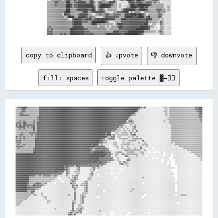
▒▒▒▒▒▒▒▒▓▓▓▓▒▒▒▒▒▒▒▒████▒▒▒▒▓▓▓▓████████▒▒▒▒████▒▒░░▒▒▓▓▒▒▒▒▒▒▒▒██████▒▒░░░░░░░░░░░░██▓▓▓▓▒▒▓▓▓▓▓▓▒▒▒▒▓▓▓▓▓▓▒▒▓▓▒▒▒▒░░░░░░░░░░░░

▒▒▒▒▒▒▒▒▓▓▒▒▒▒▒▒▒▒▒▒████▓▓▒▒▓▓▓▓████████████████▒▒░░▒▒▓▓██████████▓▓▒▒▒▒░░▒▒░░░░░░░░▒▒████▓▓▓▓████████████▓▓▒▒▒▒▒▒▒▒▒▒▒▒░░░░░░░░

▒▒▒▒▒▒▒▒▒▒▒▒▒▒▒▒▒▒▒▒████▓▓▒▒▓▓▓▓████████████████▓▓░░▒▒██████████▓▓▒▒▒▒▒▒░░▒▒░░░░░░▒▒▒▒██████▓▓▓▓████▓▓██▒▒▒▒▒▒▒▒▒▒▒▒▒▒▒▒░░░░▒▒░░

▒▒▒▒▒▒▒▒▒▒▒▒▒▒▒▒▒▒▒▒████▒▒▒▒▒▒▓▓██████████▓▓▓▓████░░▒▒▓▓▓▓▒▒░░▒▒▒▒▒▒▒▒▒▒░░░░▒▒▓▓██████████▓▓▒▒▓▓██████▓▓▒▒▒▒▒▒▒▒▓▓▓▓▓▓▒▒▒▒░░▒▒░░

▒▒▒▒▒▒▒▒▒▒▒▒▒▒▒▒▒▒▓▓████▒▒▒▒▒▒▒▒▒▒▒▒▓▓████▒▒▒▒▓▓▓▓▓▓▓▓▓▓▓▓▓▓░░░░░░░░▒▒▒▒▓▓▓▓▓▓██████░░▒▒░░▒▒▒▒▒▒░░░░▒▒▒▒▒▒▒▒▒▒▒▒▒▒▓▓▒▒▒▒▒▒░░░░░░

▒▒▒▒▒▒▒▒▒▒▒▒▒▒▒▒░░██▓▓▓▓▒▒▒▒▒▒▒▒▓▓████████▒▒▒▒░░░░▒▒▒▒▓▓▒▒▒▒▓▓▓▓▒▒▒▒▓▓▓▓▓▓▓▓▒▒▒▒████▓▓██████▓▓████▓▓▒▒░░▒▒▒▒▒▒▒▒▒▒▓▓▓▓▒▒░░░░░░░░

▒▒▒▒▒▒▒▒▒▒▒▒▒▒▒▒▒▒░░▒▒██████▒▒▒▒████████▓▓▒▒▓▓▒▒▒▒░░░░░░░░▒▒▓▓▓▓▓▓▓▓▓▓▓▓▓▓▒▒▒▒▒▒████████▓▓▓▓▓▓██████▒▒▓▓██▒▒▒▒▒▒▒▒▓▓▓▓░░░░░░░░░░

▒▒▒▒▒▒▒▒▒▒▒▒▒▒▒▒▒▒▒▒▒▒░░░░▓▓████████▓▓▓▓██████▒▒▓▓▓▓██▓▓██████████████▒▒▒▒▒▒██████▓▓▓▓▓▓▓▓▓▓▓▓▓▓▓▓▓▓▓▓██████▒▒▒▒▒▒▒▒░░▒▒░░░░░░░░

▒▒▒▒▒▒▒▒▒▒▒▒▒▒▒▒▒▒▒▒▒▒▒▒▒▒▓▓████████▓▓▓▓▓▓▒▒▒▒██████████████▓▓▒▒░░░░░░▒▒▒▒▒▒▓▓▓▓▓▓▓▓▓▓▓▓▓▓▓▓▓▓▓▓▓▓▓▓▓▓██▒▒▒▒▒▒▒▒▒▒░░▓▓▒▒░░░░░░░░

▒▒▒▒▒▒▒▒▒▒▒▒▒▒▒▒▒▒▒▒▒▒▒▒▒▒▓▓████████▒▒▒▒▒▒▒▒▒▒████▓▓▒▒▒▒▒▒▒▒▒▒▒▒▒▒▒▒░░▒▒██████▓▓▓▓▓▓▓▓▓▓▓▓▓▓▓▓▓▓▓▓▓▓████░░░░▒▒▒▒░░░░▓▓▒▒░░░░░░░░

▒▒▓▓▒▒▒▒▒▒▒▒▒▒▒▒▒▒▒▒▒▒▒▒▒▒▓▓████████▓▓▒▒▒▒▒▒▒▒▒▒▒▒▒▒░░▒▒▒▒▒▒░░▒▒░░▒▒▒▒▒▒▓▓████▓▓▓▓▓▓▓▓▓▓▓▓▓▓▓▓▓▓████████▓▓▒▒▒▒░░░░  ▒▒▒▒░░░░░░░░

▓▓▒▒▓▓▒▒▒▒▒▒▒▒▒▒▒▒▒▒▒▒▒▒██████████████▓▓▓▓▒▒▒▒▒▒▒▒▒▒▒▒▒▒▒▒▒▒▒▒░░▒▒▒▒▒▒▒▒▒▒██▓▓▓▓▓▓▓▓▓▓▓▓▓▓▓▓████████████▓▓░░░░░░░░  ▒▒▒▒░░░░░░░░

▓▓▓▓▓▓▒▒▒▒▒▒▒▒▒▒▒▒▒▒▒▒▒▒██████████████▓▓▓▓▓▓▒▒▒▒▒▒▒▒▒▒▒▒▒▒▒▒▒▒▒▒▒▒▒▒██████▓▓▓▓▓▓▓▓▓▓████████████████▒▒▒▒▒▒▒▒▒▒▒▒░░▒▒▓▓▒▒░░░░░░░░

copy to clipboard
👍 upvote
👎 downvote
fill: spaces
toggle palette ▓→✊🏽
▒▒▓▓▓▓██████▒▒▒▒▒▒▒▒▒▒▒▒████████████████████████████████████████████████████████████████████████████████████████████████████████▓▓▒▒▓▓░░░░░░░░░░░░░░░░░░▒▒▒▒░░▒▒▒▒▒▒▒▒▒▒▒▒▒▒▒▒▒▒▒▒▒▒▒▒▒▒▓▓▓▓████
▒▒▒▒▒▒▓▓██▒▒▒▒▒▒▒▒▒▒▒▒▒▒██████████████████████████████████████████████████████████████████████████████████████████████████████▒▒░░░░░░░░░░░░░░░░░░░░░░░░░░▒▒░░▒▒▒▒▒▒▒▒▒▒▒▒▒▒▒▒▒▒▒▒▒▒▒▒▒▒▓▓▓▓████
▒▒▒▒▒▒▓▓▓▓▒▒▒▒▒▒▒▒▒▒▒▒▒▒████████████████████████████████████████████████████████████████████████████████████████████████████▓▓░░░░░░░░░░░░░░░░░░░░░░░░░░▒▒▒▒░░▒▒▒▒▒▒▒▒▒▒▒▒▒▒▒▒▒▒▒▒▒▒▒▒▒▒▒▒▓▓▓▓██
▒▒▒▒▓▓▓▓▒▒▒▒▒▒▒▒▒▒▒▒▒▒▒▒██████████████████████████████████████████████████████████████████████████████████████████████████▒▒░░░░░░░░░░░░░░░░░░░░░░░░░░░░░░▒▒░░▒▒▒▒▒▒▒▒▒▒▒▒▒▒▒▒▒▒▒▒▒▒▒▒▒▒▒▒▒▒▓▓██
▒▒▒▒▓▓██▓▓▓▓▓▓▒▒▒▒▒▒▒▒▒▒██████████████████████████████████████████████████████████████████████████████████████████████▓▓▒▒▒▒░░░░░░░░░░░░░░░░░░░░░░░░░░░░░░▒▒░░▒▒▒▒▒▒▒▒▒▒▒▒▒▒▒▒▒▒▒▒▒▒▒▒▒▒▒▒▒▒▓▓▓▓
▒▒▒▒▒▒▒▒▒▒▒▒▒▒▒▒▒▒▒▒▒▒▓▓████████████████████████████████████████████████████████████████████████████████████████████▓▓░░░░░░░░░░░░░░░░░░░░░░░░░░░░░░░░░░░░░░░░▒▒▒▒▒▒▒▒▒▒▒▒▒▒▒▒▒▒▒▒▒▒▒▒▒▒▒▒▒▒▓▓▓▓
▒▒▒▒▒▒▒▒▒▒▒▒▒▒▒▒▒▒▒▒▒▒▓▓████████████████████████████████████████████████████████████████████████████████████████████░░▒▒░░░░░░░░░░░░░░░░░░░░░░░░░░░░░░░░░░░░▒▒▒▒▒▒▒▒▒▒▒▒▒▒▒▒▒▒▒▒▒▒▒▒▒▒▒▒▒▒▒▒▒▒▓▓
▒▒▒▒▓▓▒▒▓▓▒▒▒▒▒▒▒▒▓▓▒▒▓▓██████████████████████████████████████████████████████████████████████████████████████████░░▓▓▓▓▒▒░░░░░░░░░░░░░░░░░░░░░░░░░░░░░░▒▒░░░░▒▒▒▒▒▒▒▒▒▒▒▒▒▒▒▒▒▒▒▒▒▒▒▒▒▒▒▒▒▒▒▒▓▓
▓▓▓▓▓▓▒▒██▓▓▒▒▒▒▒▒▓▓▒▒██████████████████████████████████████████████████████████████████████████████████████████▓▓▒▒▒▒▒▒▒▒░░░░░░░░░░░░░░░░░░░░░░░░░░░░░░░░░░░░▒▒▒▒▒▒▒▒▒▒▒▒▒▒▒▒▒▒▒▒▒▒▒▒▒▒▒▒▒▒▒▒▒▒
██▒▒██▒▒██▓▓▓▓▓▓▓▓▓▓▒▒██████████████████████████████████████████████████████████████████████████████████████▓▓▒▒░░░░░░▒▒░░▒▒░░░░░░░░░░░░░░░░░░░░░░░░░░░░░░░░░░░░▒▒▒▒▒▒▒▒▒▒▒▒▒▒▒▒▒▒▒▒▒▒▒▒▒▒▒▒▒▒▒▒
▓▓▓▓██▓▓██▒▒▓▓▒▒▓▓██▒▒████████████████████████████████████████████████████████████████████████████████████▒▒▓▓░░▒▒░░░░░░▒▒▓▓░░░░░░░░░░░░░░░░░░░░░░░░░░░░░░░░░░░░▒▒▒▒▒▒▒▒▒▒▒▒▒▒▒▒▒▒▒▒▒▒▒▒▒▒▒▒▒▒▒▒
▒▒▒▒▓▓▒▒▓▓▒▒▒▒▒▒▒▒██▒▒██████████████████████████████████████████████████████████████████████████████████▒▒▒▒░░▒▒░░▒▒░░░░▒▒▒▒░░░░░░░░░░░░░░░░░░░░░░░░░░░░░░░░░░░░▒▒▒▒▒▒▒▒▒▒▒▒▒▒▒▒▒▒▒▒▒▒▒▒▒▒▒▒▒▒▒▒
▒▒▒▒▒▒▒▒▒▒▒▒▒▒▒▒▒▒▓▓▒▒████████████████████████████████████████████████████████████████████████████▓▓▓▓▒▒▒▒▒▒░░▒▒▒▒░░▒▒░░▒▒░░▓▓░░░░░░░░░░░░░░░░░░░░░░░░░░░░░░░░░░▒▒▒▒▒▒▒▒▒▒▒▒▒▒▒▒▒▒▒▒▒▒▒▒▒▒▒▒▒▒▒▒
▒▒▒▒▒▒▓▓▒▒▒▒▒▒▓▓▓▓▓▓▓▓██████████████████████████████████████████████████████████████████████▓▓████░░░░▒▒▒▒░░▒▒▒▒▒▒▒▒░░▓▓░░▒▒░░░░░░░░░░░░░░░░░░░░░░░░░░░░░░░░░░░░▒▒▒▒▒▒▒▒▒▒▒▒▒▒▒▒▒▒▒▒▒▒▒▒▒▒▒▒▒▒▒▒
▒▒▒▒▓▓▓▓▒▒▒▒▒▒▒▒▓▓▒▒▓▓██████████████████████████████████████████████████████████████████████▓▓████▒▒▓▓░░▒▒▒▒▒▒▒▒▒▒▒▒░░▒▒▓▓▓▓░░░░░░░░░░░░░░░░░░░░░░░░░░░░░░░░░░░░▒▒▒▒▒▒▒▒▒▒▒▒▒▒▒▒▒▒▒▒▒▒▒▒▒▒▒▒▒▒▒▒
██▒▒▓▓▒▒▓▓▒▒▒▒▒▒▒▒▒▒▓▓████████████████████████████████████████████████████████████████████████▒▒▒▒▓▓▓▓░░▒▒▒▒░░░░░░░░▒▒░░▒▒░░▒▒░░░░░░░░░░░░░░░░░░░░░░░░░░░░░░░░░░▒▒▒▒▒▒▒▒▒▒▒▒▒▒▒▒▒▒▒▒▒▒▒▒▒▒▒▒▒▒▒▒
▓▓▒▒▓▓▒▒▓▓▒▒▒▒▒▒▒▒▒▒████████████████████████████████████████████████████████████████████▓▓▓▓░░▒▒▓▓▓▓▓▓░░░░▒▒▒▒▒▒▒▒▒▒░░░░▒▒▒▒▒▒▒▒▒▒░░░░░░░░░░░░░░░░░░░░░░░░░░░░░░▒▒▒▒▒▒▒▒▒▒▒▒▒▒▒▒▒▒▒▒▒▒▒▒▒▒▒▒▒▒▒▒
▓▓▓▓▓▓▒▒▒▒▒▒▒▒▒▒▒▒▒▒██████████████████████████████████████████████████████████████████▓▓▓▓▒▒▒▒░░░░░░░░░░  ░░░░▒▒░░░░▒▒▒▒▒▒▒▒░░░░░░▓▓░░░░░░░░░░░░░░░░░░░░░░░░░░░░▒▒▒▒▒▒▒▒▒▒▒▒▒▒▒▒▒▒▒▒▒▒▒▒▒▒▒▒▒▒▒▒
▓▓▓▓▓▓▒▒▒▒▒▒▒▒▒▒▒▒▒▒██████████████████████████████████████████████████████████████████▓▓▓▓▒▒▒▒░░░░░░▒▒▒▒░░░░░░▒▒░░▒▒▒▒░░░░░░░░▒▒░░░░▒▒░░░░░░░░░░░░░░░░░░░░░░░░░░▒▒░░▒▒▒▒▒▒▒▒▒▒▒▒▒▒▒▒▒▒▒▒▒▒▒▒▒▒▒▒
▒▒▓▓▒▒▒▒▓▓▒▒▒▒▒▒▒▒▒▒██████████████████████████████████████████████████████████▓▓████▓▓░░▒▒░░░░░░░░░░▒▒▒▒░░░░▒▒▒▒▒▒▒▒▒▒░░▒▒░░░░░░░░▒▒▒▒▒▒░░░░░░░░░░░░░░░░░░░░░░░░░░░░▒▒▒▒▒▒▒▒▒▒▒▒▒▒▒▒▒▒▒▒▒▒▒▒▒▒▒▒
▓▓▓▓▓▓▓▓▒▒▒▒▒▒▒▒▒▒▒▒██████████████████████████████████████████████████████████████▓▓▓▓▓▓▓▓▓▓░░░░  ░░░░▒▒▒▒  ▒▒░░░░▒▒░░░░░░░░░░░░▒▒░░░░▒▒░░░░░░░░░░░░░░░░░░░░░░░░░░░░░░░░▒▒▒▒▒▒▒▒▒▒▒▒▒▒▒▒▒▒▒▒▒▒▒▒
▒▒▓▓▒▒▒▒▒▒▒▒▒▒▒▒▒▒▓▓████████████████████████████████████████████████████████▓▓▓▓▒▒▓▓▓▓▓▓▓▓▓▓▓▓▒▒░░  ░░░░▒▒░░▒▒▒▒░░▒▒▒▒░░░░▒▒░░░░▓▓░░░░  ░░░░  ░░░░░░░░░░░░░░░░░░░░░░░░░░░░░░▒▒▒▒▒▒▒▒▒▒▒▒▒▒▒▒▒▒▒▒
▒▒▒▒▒▒▒▒▒▒▒▒▒▒▒▒▒▒▓▓██████████████████████████████████████████████████████████▒▒▒▒▓▓▓▓▓▓▓▓▓▓▓▓▓▓░░░░░░░░░░░░░░░░▓▓▒▒▒▒▒▒▒▒▒▒▒▒▒▒░░░░▒▒░░░░░░░░░░░░░░░░░░░░░░░░░░░░░░░░░░░░░░░░░░▒▒▒▒▒▒▒▒▒▒▒▒▒▒▒▒
▒▒▒▒▒▒▒▒▒▒▒▒▒▒▒▒▒▒██████████████████████████████████████████████████████████▓▓▓▓████████████▓▓▓▓▓▓░░░░▒▒▒▒▓▓▒▒░░░░▒▒▒▒▒▒▒▒░░░░░░▒▒▒▒░░░░  ░░░░  ░░  ░░░░  ░░░░░░░░░░░░░░░░░░░░░░░░░░▒▒▒▒▒▒▒▒▒▒▒▒
██████████████████████████████████████████████████████████████████████████████████████████████▓▓▓▓▒▒░░▒▒▒▒░░▒▒▓▓░░▒▒▒▒▒▒▒▒▒▒▒▒░░░░▒▒░░░░░░░░░░░░░░░░░░░░  ░░░░░░  ░░░░░░░░░░░░░░░░░░░░░░▒▒▒▒▒▒▒▒
████████████████████████████████████████████████████████████████████████████████████████████▓▓▓▓▓▓░░░░▒▒░░░░░░░░▓▓▓▓░░░░░░░░▒▒░░░░░░░░  ░░░░░░░░░░░░░░░░  ░░░░░░  ░░░░░░░░░░░░░░░░░░░░░░░░▒▒▒▒▒▒
██████████████████████████████████████████████████████████████████████████████████████▓▓▓▓▓▓▓▓▓▓▓▓▓▓░░░░▒▒░░░░░░░░░░▒▒░░░░░░░░░░░░░░░░░░░░░░  ░░  ░░░░░░░░░░░░    ░░░░░░░░░░░░░░░░░░░░░░░░░░░░▒▒
██████████████████████████████████████████████████████████████████████████████████████▓▓▓▓▓▓▓▓▓▓▓▓▓▓▒▒░░▒▒░░░░░░░░▓▓▓▓░░░░░░░░░░░░░░░░░░░░░░░░░░░░░░░░  ░░░░░░      ░░░░░░░░░░░░░░░░░░░░░░░░░░▒▒
████████████████████████████████████████████████████████████████████████████████████▓▓██▓▓▓▓▓▓▒▒▒▒░░░░░░░░▓▓░░▓▓▒▒▒▒░░░░░░░░░░░░░░░░░░░░░░░░░░░░░░░░░░  ░░░░  ░░    ░░░░░░░░░░░░░░░░░░░░░░░░░░░░
██████████████████████████████████████████████████████████████████████████▓▓██▓▓▓▓▓▓▓▓▓▓▓▓▓▓▒▒░░░░░░░░░░░░▒▒██▒▒▒▒▒▒░░░░░░░░░░░░░░░░░░░░░░░░░░░░░░░░░░░░░░░░  ░░    ░░░░░░░░░░░░░░░░░░░░░░░░░░░░
██████████████████████████████████████████████████▓▓██▓▓▓▓▓▓▒▒████▓▓▓▓▓▓▓▓▓▓▓▓▓▓▓▓▓▓▓▓▒▒▒▒░░░░░░░░░░░░░░░░░░░░░░░░▒▒░░░░░░░░░░░░░░░░░░░░░░░░░░░░░░░░░░░░░░░░░░░░      ░░░░░░░░░░░░░░░░░░░░░░░░░░
██████████████████████████████████████████████████▓▓▓▓▒▒░░░░░░▒▒▓▓░░░░░░░░░░░░▒▒▓▓░░▒▒░░░░░░░░░░░░  ░░░░░░░░░░░░░░░░░░░░░░░░░░░░░░░░░░░░░░░░░░░░░░░░░░░░░░░░░░░░░░░░  ░░░░░░░░░░░░░░░░░░░░░░░░░░
██████████████████████████████████████████████████▓▓▓▓▒▒░░░░░░▒▒▓▓░░░░░░░░░░▒▒░░▓▓  ░░░░░░░░░░░░░░░░░░░░░░░░  ░░░░░░░░░░░░░░░░░░░░░░░░░░░░░░░░░░░░░░░░░░░░░░░░░░      ░░░░░░░░░░░░░░░░░░░░░░░░░░
████████████████████████████████████████████▓▓▓▓▓▓░░▓▓▒▒░░░░▒▒▒▒▒▒░░░░░░░░░░░░▓▓  ░░░░░░░░░░░░░░░░░░░░░░░░░░░░░░░░░░░░░░░░░░░░░░░░░░░░░░░░░░░░░░░░░░░░░░░░░░░░░░░░    ░░░░░░░░░░░░░░░░░░░░░░░░░░
████████████████████████████████████▓▓▓▓▓▓▓▓▓▓▓▓░░░░▓▓▒▒░░░░░░▒▒▒▒░░░░░░░░░░▒▒▓▓░░░░░░░░░░░░░░░░░░  ░░░░░░░░░░░░░░░░░░░░░░░░░░░░░░░░░░░░░░░░░░░░░░░░░░░░░░░░░░░░░░░░  ░░░░░░░░░░░░░░░░░░░░░░░░░░
██████████████▓▓▓▓▓▓▒▒▒▒▓▓▒▒▓▓▓▓▓▓▓▓▒▒▒▒▓▓▒▒░░░░░░░░▒▒░░░░▒▒▒▒▓▓░░░░░░░░░░░░▒▒▒▒░░░░  ░░░░░░░░░░░░░░░░░░░░░░░░░░░░░░░░░░░░░░░░░░░░░░░░░░░░░░░░░░░░░░░░░░░░░░░░░░░░    ░░░░░░░░░░░░░░░░░░░░░░░░░░
██████████████▒▒▒▒▒▒▒▒▒▒▒▒▒▒▒▒▒▒▒▒▒▒▒▒▒▒▒▒░░  ░░░░░░░░▒▒░░▒▒▓▓▒▒░░░░░░░░░░▒▒▒▒░░░░░░░░░░░░░░░░░░░░░░░░  ░░░░░░░░░░░░░░░░░░░░░░░░░░▒▒░░░░░░░░░░░░░░░░░░░░░░░░░░░░░░░░  ░░░░░░░░░░░░░░░░░░░░░░░░░░
██████████████▒▒▒▒▒▒▒▒▒▒▒▒▒▒▒▒▒▒▒▒▒▒▒▒▒▒░░░░░░  ░░░░░░░░▒▒▒▒▓▓▒▒░░░░░░░░░░▒▒▒▒░░░░░░░░░░░░░░░░░░░░░░░░░░░░░░░░░░░░░░░░░░░░░░░░░░░░░░░░░░░░░░░░░░░░░░░░░░░░░░░░░░░░░░  ░░░░░░░░░░░░░░░░░░░░░░░░░░
██████████████▒▒▒▒▒▒▒▒▒▒▒▒▒▒▒▒▒▒▒▒▒▒░░░░░░░░░░░░  ░░░░░░▒▒▓▓▒▒░░░░░░░░▒▒▓▓░░░░░░░░░░░░░░░░░░░░░░░░░░░░░░░░░░░░░░░░░░░░░░░░░░░░░░░░░░░░░░░░░░░░░░░░░░░░░░░░░░░░░░░░░░  ░░░░░░░░░░░░░░░░░░░░░░░░░░
████████████▓▓▒▒▒▒▒▒▓▓██▓▓▒▒▒▒▓▓░░░░░░░░  ░░░░░░░░░░░░░░▓▓▒▒▒▒░░░░░░▒▒▒▒▓▓░░░░░░░░░░░░░░░░░░░░░░░░░░░░░░░░░░░░░░░░░░░░░░░░░░░░░░░░  ░░░░░░░░░░░░░░░░░░░░░░░░░░░░░░░░░░░░░░░░░░░░░░░░░░░░░░░░░░░░
████████████▓▓▒▒▒▒██▓▓▓▓▓▓▓▓▒▒░░░░░░░░░░░░░░░░░░░░░░░░░░░░▓▓▒▒▓▓░░▒▒▒▒▒▒▓▓░░░░░░░░░░  ░░░░░░░░░░░░░░░░░░░░░░░░░░░░░░░░░░░░░░░░░░░░░░░░░░░░░░░░░░░░░░░░░░░░░░░░░░░░░░  ░░░░░░░░░░░░░░░░░░░░░░░░░░
████████████▓▓▓▓▓▓▓▓▓▓▓▓▓▓░░░░░░░░░░░░░░░░░░░░░░░░░░░░░░░░▓▓▒▒▒▒░░░░░░▒▒▓▓░░░░░░░░░░░░░░░░░░░░░░░░░░░░░░░░░░░░░░░░░░░░░░░░░░░░░░░░░░░░░░░░░░░░░░░░░░░░░░░░░░░░░░░░░░  ░░░░░░░░░░░░░░░░░░░░░░░░░░
████████████▓▓▓▓▓▓▓▓▒▒▒▒░░░░░░░░░░░░░░░░░░░░░░░░░░░░░░░░░░░░▓▓░░░░░░░░▒▒▓▓░░░░░░░░░░░░░░░░░░░░░░░░░░░░░░░░░░░░░░░░░░░░░░▒▒░░░░░░░░░░░░░░░░░░░░░░░░░░░░░░░░░░░░░░░░░░  ░░░░░░░░░░░░░░░░░░░░░░░░░░
████████████▒▒▒▒▓▓▓▓░░░░░░░░░░░░░░░░░░░░░░░░░░░░░░░░░░░░░░░░▒▒░░░░░░░░▒▒▓▓░░░░░░░░░░░░░░░░  ░░░░░░░░░░░░░░░░░░░░░░░░░░▒▒░░░░░░░░░░░░░░░░░░░░░░░░░░░░░░░░░░░░░░░░░░░░  ░░░░░░░░░░░░░░░░░░░░░░░░░░
▒▒▒▒▒▒▒▒▒▒▒▒▒▒▒▒▓▓▒▒░░░░░░▒▒░░░░░░░░░░░░░░░░░░░░░░░░░░░░░░░░▓▓░░░░░░▒▒▒▒▒▒░░░░░░░░░░░░░░░░░░░░░░░░░░░░░░░░░░░░░░░░░░░░░░░░░░░░░░░░░░░░░░░░░░░░░░░░░░░░░░░░░░░░░░░░░░░░░░░░░░░░░░░░░░░░░░░░░░░░░░
▒▒▒▒▒▒▒▒▒▒▒▒▒▒▒▒░░▒▒▒▒░░░░▒▒░░░░░░░░░░░░░░░░░░░░░░░░░░▒▒░░░░▓▓░░░░▒▒▒▒▒▒░░░░░░░░░░░░░░░░░░░░░░░░░░░░░░░░░░░░░░░░░░░░░░░░░░░░░░░░░░░░  ░░░░░░░░░░░░░░░░░░░░░░░░░░░░░░  ░░░░▒▒▒▒▒▒░░░░░░░░░░░░░░░░
▒▒▒▒▒▒▒▒▒▒▒▒▒▒░░░░░░░░░░░░░░▒▒▒▒░░░░░░░░░░░░░░░░░░░░░░░░░░░░▓▓░░░░▒▒▓▓▒▒░░░░░░░░░░░░  ░░░░░░░░░░░░░░░░░░░░░░░░░░░░░░░░░░░░░░░░░░░░  ░░░░░░░░░░░░░░░░░░░░░░░░░░░░░░░░░░░░░░░░░░░░░░░░░░░░░░░░░░░░
▒▒▒▒▒▒▒▒▒▒▒▒░░░░░░░░░░░░░░░░░░▒▒░░░░░░░░░░░░░░░░░░░░░░░░░░░░▓▓░░░░▒▒▓▓░░░░░░░░░░░░░░░░░░░░░░░░░░░░░░░░░░░░░░░░░░░░░░░░░░░░░░░░░░░░░░░░░░░░░░░░░░░░░░░░░░░░░░░░░░░░░░░░░░░░░░░░░░░░░░░░░░░░░░░░░░
▒▒▒▒▒▒▒▒░░░░░░░░░░░░░░░░░░░░░░░░▒▒▒▒░░░░░░░░░░░░░░░░░░░░░░▒▒▒▒░░░░▒▒▓▓░░░░░░░░░░░░░░░░░░░░░░░░░░░░░░░░░░░░░░░░░░░░░░░░░░░░░░░░░░░░░░░░░░░░░░░░░░░░░░░░░░░░░░░░░░░░░░░░░░░░░░░░░░░░░░░░░░░░░░░░░░
▒▒▒▒▒▒░░░░░░░░░░░░░░░░░░░░░░░░░░▒▒░░░░░░░░░░░░░░░░░░░░░░░░▓▓▒▒░░░░▒▒▓▓░░░░░░░░░░░░░░░░░░░░░░░░░░░░░░░░░░░░░░░░░░░░░░░░░░░░░░░░░░░░░░░░░░░░░░░░░░░░░░░░░░░░░░░░░░░░░░░░  ░░░░░░░░░░░░░░░░░░░░░░░░
▒▒▒▒░░░░░░░░░░░░░░░░░░░░░░░░░░░░░░░░░░░░░░░░░░░░░░░░░░░░░░▓▓░░░░▒▒▒▒░░░░░░░░░░░░░░░░░░░░░░░░░░░░░░░░░░░░░░░░░░░░░░░░░░░░░░░░░░░░░░░░░░░░░░░░░░░░░░░░░░░░░░░░░░░░░░░░░░░░░░░░░░░░░░░░░░░░░░░░░░░░
░░░░░░░░░░░░░░░░░░░░░░░░░░░░░░░░░░░░░░░░░░░░░░░░░░░░░░░░░░▓▓░░░░▒▒▒▒▒▒░░░░░░░░░░░░░░░░░░░░░░░░░░░░░░░░░░░░░░░░░░░░░░░░░░░░░░░░░░░░░░░░░░░░░░░░░░░░░░░░░░░░░░░