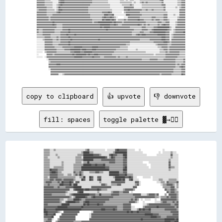
copy to clipboard
👍 upvote
👎 downvote
fill: spaces
toggle palette ▓→✊🏽
▒▒▒▒▒▒░░░░▒▒░░░░░░░░░░░░░░░░░░░░░░░░░░░░░░▒▒▓▓░░░░░░░░░░░░░░░░  ░░░░░░░░▓▓██▓▓▓▓▓▓▓▓░░░░░░░░    ░░                      ░░              

▒▒▒▒▒▒░░░░░░░░░░░░░░░░░░░░░░░░░░░░░░░░▒▒██████▒▒▒▒░░░░░░░░░░░░░░░░░░░░▒▒████████████░░░░░░░░░░░░░░░░                ░░  ░░░░░░░░▒▒░░░░  

▒▒▒▒▒▒░░░░░░▒▒░░░░░░░░░░░░░░░░░░░░▒▒▒▒▒▒██████████▓▓▓▓▓▓▒▒░░░░░░░░▓▓██▓▓▓▓▒▒▒▒▒▒████░░░░░░░░░░░░░░░░░░░░          ░░░░░░░░░░░░░░▓▓░░░░░░

▒▒▒▒░░░░░░░░░░▒▒░░░░░░░░░░░░░░░░▒▒▒▒▒▒░░██████████████████████▓▓░░▒▒██▓▓▒▒▒▒▒▒▒▒▓▓██░░░░░░░░░░░░░░░░░░░░░░░░░░░░░░░░░░░░░░░░░░░░▒▒░░░░░░

▒▒▒▒▒▒░░░░░░░░░░░░░░░░░░░░░░░░░░▒▒▒▒▒▒▒▒██████████▒▒▒▒▒▒▒▒▓▓▓▓▓▓▓▓▓▓▓▓▓▓▒▒▒▒▒▒▒▒▓▓▓▓░░░░░░░░░░░░░░░░░░░░░░░░░░░░░░░░░░░░░░░░░░▒▒░░░░░░░░

▒▒▒▒▒▒░░░░░░░░░░░░▒▒░░░░░░░░░░░░▒▒▒▒▒▒░░▒▒▒▒██▒▒▒▒▒▒▒▒▒▒▒▒▒▒▒▒▒▒▒▒▓▓▓▓▓▓▒▒▒▒▒▒▒▒▓▓▓▓░░░░░░░░░░░░░░░░      ░░░░░░░░░░░░░░░░░░░░▓▓░░░░░░░░

▒▒▒▒▒▒░░░░░░░░░░░░▒▒░░░░░░░░░░▒▒▒▒▒▒▒▒▒▒████████▓▓▓▓██▓▓▓▓▓▓██▒▒▒▒▒▒▒▒▒▒▒▒▒▒▒▒▒▒▓▓▓▓░░░░░░░░░░░░░░░░░░░░    ░░░░░░░░░░░░░░░░░░▓▓░░░░░░░░

▒▒▒▒▒▒░░░░▒▒▒▒▒▒▒▒▒▒░░░░░░░░░░▒▒▒▒▒▒▒▒████████████████████████▓▓▓▓▒▒▒▒▒▒▒▒▒▒▒▒▒▒▓▓██░░░░░░░░░░░░░░░░░░░░░░  ░░░░░░░░░░░░░░░░░░▓▓▒▒▒▒░░░░

▒▒▒▒▒▒██▓▓▓▓▓▓▒▒▒▒▒▒░░░░░░░░░░▒▒▒▒▒▒▒▒████████████████████████████▒▒▒▒▒▒▒▒▒▒▒▒▒▒████░░░░░░░░░░░░░░░░░░░░░░░░░░░░░░░░░░░░░░░░░░▒▒░░░░░░░░

▒▒▒▒▒▒▓▓████▓▓▒▒▒▒░░░░░░░░░░░░▓▓▒▒▒▒▓▓▒▒░░░░░░▒▒▒▒▒▒▓▓▓▓▒▒▒▒░░░░░░██████████▒▒▒▒▓▓▓▓░░░░░░░░░░░░░░░░░░░░░░░░░░░░░░░░░░░░░░░░░░░░░░░░░░░░

▒▒▒▒▒▒▓▓▓▓▓▓▓▓▒▒▒▒▒▒░░░░▒▒▒▒░░▒▒▓▓▒▒██▒▒░░░░░░░░░░░░░░░░░░░░░░░░░░██████████▓▓▓▓▓▓██▒▒▒▒▒▒░░░░░░░░░░░░░░░░░░░░░░░░░░░░░░░░░░░░░░░░░░░░░░

▒▒▒▒░░▓▓▓▓▓▓▓▓▒▒▒▒▒▒▒▒▒▒▒▒▒▒▒▒▒▒░░░░▒▒▒▒██░░░░██▓▓░░░░▓▓▓▓░░░░░░░░░░░░▒▒██████████▓▓▓▓██▓▓░░░░      ░░░░░░░░  ░░░░░░░░░░░░░░░░░░░░░░░░░░

▒▒▒▒▒▒▓▓▓▓▒▒▓▓▓▓▓▓▒▒▓▓▓▓▓▓▓▓▓▓▒▒░░░░░░██▓▓░░░░██▓▓░░░░▓▓██░░░░░░░░░░░░░░██████▓▓██░░░░▓▓██░░░░░░              ░░░░░░▒▒▒▒░░░░░░▒▒▒▒▒▒▒▒░░

▒▒▓▓▓▓▓▓▒▒▒▒▒▒▓▓▒▒██▓▓▓▓▓▓██▓▓░░▓▓▓▓░░░░░░░░░░░░░░░░░░░░▒▒░░░░░░░░░░▓▓▓▓▓▓▓▓▓▓▓▓▓▓░░░░░░░░░░▓▓▓▓░░                ░░░░▒▒▒▒░░▓▓▒▒▒▒▒▒▒▒▓▓

▒▒▒▒▓▓▒▒▒▒▒▒▒▒▒▒████▓▓▓▓▓▓██▒▒████░░░░░░░░░░░░░░░░░░░░░░░░▓▓▓▓▒▒░░░░▒▒▒▒▒▒▓▓▓▓░░░░░░░░░░░░░░▒▒▓▓░░                    ░░▒▒▒▒▓▓▓▓▓▓▒▒░░▒▒

▓▓▓▓▓▓▓▓▓▓▒▒▒▒▓▓▒▒▒▒▒▒▓▓▓▓▓▓▓▓████████░░░░░░░░░░▓▓▓▓▓▓▓▓▓▓▓▓▓▓▓▓▓▓▓▓░░░░░░░░░░░░░░░░░░░░░░▓▓▓▓                          ▒▒▒▒▒▒▒▒▓▓▓▓░░▒▒

▓▓▓▓▓▓▓▓▓▓▓▓▓▓▓▓▓▓▓▓▓▓▓▓▓▓░░░░▓▓████████▓▓████▓▓▓▓▓▓▓▓██▓▓▒▒▒▒▒▒░░░░░░░░░░░░░░░░▒▒▓▓▓▓▓▓▓▓▒▒                              ▓▓▒▒▒▒▓▓▓▓▒▒░░

▓▓▓▓▓▓▓▓▓▓▓▓▓▓▓▓▓▓▓▓▓▓▒▒░░░░░░░░░░▓▓████░░░░░░░░░░░░░░▒▒░░░░░░░░░░░░▒▒▓▓▓▓▓▓▒▒▒▒▓▓▓▓▓▓  ░░                                  ▓▓▒▒▓▓▓▓▒▒▒▒

▓▓▓▓▓▓▓▓▒▒▒▒▒▒▒▒▒▒▒▒▒▒░░░░▒▒▓▓████████████████▓▓▓▓▓▓▒▒▒▒██▒▒▒▒▒▒▒▒▒▒▓▓▓▓▓▓▓▓▒▒▒▒▒▒▒▒▒▒▒▒▒▒▓▓▓▓▓▓▓▓░░░░░░▒▒▓▓▓▓▓▓▒▒▓▓      ▒▒  ▓▓▓▓▓▓▓▓▒▒

▓▓▓▓▓▓▓▓▓▓▓▓▓▓▓▓▓▓▓▓▓▓▓▓▓▓▒▒░░▒▒██████████▓▓▒▒▒▒▓▓██▓▓▓▓▓▓▓▓▓▓▓▓▓▓▓▓▓▓▒▒▒▒▒▒▒▒▒▒▒▒▒▒▒▒▒▒▒▒▒▒▓▓▓▓▓▓▓▓▓▓▓▓▓▓▓▓▓▓▓▓▒▒▒▒░░▒▒▒▒▒▒▓▓▒▒▓▓▓▓▓▓▒▒

▓▓▓▓▓▓▓▓▓▓▓▓▓▓▓▓▒▒▒▒░░░░▒▒▒▒▒▒██████▓▓▒▒▒▒▓▓▓▓▓▓▓▓▓▓▓▓▓▓▓▓▓▓▓▓▓▓▓▓▒▒▒▒▒▒▒▒▒▒▒▒▒▒▒▒▒▒▒▒▒▒▓▓▒▒▓▓▒▒  ░░  ░░░░░░    ░░    ▓▓▓▓▓▓▓▓▓▓▓▓▓▓▓▓▒▒

▓▓▓▓▓▓▓▓▓▓▓▓▓▓▓▓▒▒░░░░▓▓████████▓▓▓▓▒▒▒▒▓▓████▓▓▓▓▓▓▓▓▓▓▓▓▓▓▓▓▒▒▒▒▒▒▒▒▒▒▒▒▒▒▒▒▒▒▒▒▒▒▒▒▓▓▓▓▓▓▒▒░░    ░░          ░░░░░░▒▒▓▓▓▓▒▒▒▒▒▒▓▓▒▒▓▓

▓▓▓▓▒▒▒▒▒▒▒▒▒▒▒▒▒▒████████▒▒▒▒▒▒▒▒▒▒▒▒▒▒██▓▓██▓▓▓▓▓▓▓▓██▓▓▓▓▒▒▒▒▒▒▒▒▒▒▒▒▒▒▒▒▒▒▒▒▓▓▓▓▓▓▓▓            ░░░░▒▒▓▓▓▓▓▓▓▓▓▓▓▓▓▓▓▓▓▓▓▓▓▓▒▒▒▒▓▓▓▓

▓▓▓▓▓▓▓▓▓▓▓▓▓▓██████████▓▓▓▓▓▓▓▓▓▓▓▓▓▓██▓▓▓▓▓▓▓▓▓▓▓▓▓▓▓▓▓▓▓▓▓▓▓▓▓▓▓▓▓▓▓▓▓▓▒▒▒▒▒▒▓▓▓▓▓▓▓▓░░░░        ▒▒▓▓▓▓▓▓▓▓▓▓▓▓██▓▓▓▓▓▓▓▓▓▓▓▓▓▓▓▓▒▒▓▓

██▓▓▓▓▓▓▓▓▓▓██████████████████████████▓▓▓▓▓▓▓▓▓▓▓▓▓▓▓▓▓▓▓▓████▓▓▓▓▓▓▓▓██▓▓▒▒▒▒▒▒▓▓▓▓▓▓▓▓░░░░░░▒▒██▓▓██▓▓▓▓██▒▒▒▒▒▒▒▒▒▒▒▒▒▒▓▓▓▓▓▓▓▓▓▓▓▓▒▒

████▓▓▓▓▓▓▓▓▓▓▒▒░░  ▓▓▓▓▓▓▓▓▓▓▓▓▓▓▓▓            ░░▓▓▓▓▓▓▓▓▓▓▓▓▓▓▓▓▓▓▓▓▓▓▓▓▓▓▓▓▓▓▓▓▓▓██▓▓██▓▓▓▓██▓▓▓▓▓▓▓▓▓▓▓▓▒▒▒▒▒▒▒▒▒▒▒▒▒▒▒▒▒▒▒▒▓▓▓▓▓▓▓▓

▓▓██▓▓▓▓▓▓██      ▓▓▓▓▓▓▓▓▓▓▓▓▓▓▓▓            ░░▓▓▓▓▓▓▓▓▓▓▓▓▓▓▓▓▓▓▓▓▓▓▓▓▓▓▓▓▓▓▓▓▓▓▓▓▓▓▓▓▓▓▓▓▓▓▓▓▓▓▓▓▓▓████████▓▓▓▓▓▓▒▒▒▒▒▒▒▒▒▒▒▒▒▒▓▓▓▓▓▓

▓▓▓▓▓▓▓▓██      ▓▓▓▓▓▓▓▓▓▓▓▓▓▓▓▓              ░░▓▓▓▓▓▓▓▓▓▓▓▓▓▓▓▓▓▓▓▓▓▓▓▓▓▓▓▓▓▓▓▓▓▓▓▓▓▓▓▓▓▓▓▓▓▓▓▓▓▓▓▓▓▓▓▓▓▓▓▓██████▓▓▓▓▒▒▒▒▒▒▓▓▓▓▓▓▓▓▓▓▓▓

▒▒▒▒▓▓▓▓░░    ▒▒▓▓▓▓▓▓▓▓▓▓▓▓▓▓▓▓              ▓▓▓▓▓▓▓▓▓▓▓▓▓▓▓▓▓▓▓▓▓▓▓▓▓▓▓▓▓▓▓▓▓▓▓▓▓▓▓▓▓▓▓▓▓▓▓▓▓▓▓▓██▓▓▓▓▓▓▓▓▓▓▓▓▓▓▓▓▓▓▓▓▓▓██████████▓▓██

▒▒▓▓▓▓▓▓    ▒▒▓▓▓▓▓▓▓▓▓▓▓▓▓▓▓▓▒▒▒▒▒▒▒▒▓▓▓▓▓▓▓▓▓▓▓▓▓▓▓▓▓▓▓▓▓▓▓▓▓▓▓▓▓▓▓▓▓▓▓▓▓▓▓▓▓▓▓▓▓▓▓▓▓▓▓▓▓▓▓▓▓▓▓▓▓▓▓▓▓▓▓▓▓▓▓▓▓▓▓▓▓▓▓▓▓▓▓▓██████▓▓▓▓████
