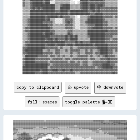
▓▓▒▒▒▒▓▓████████▓▓████░░░░▒▒▒▒▒▒▒▒▒▒▒▒░░░░  ░░▓▓████▓▓▓▓▓▓▓▓▓▓▓▓▓▓▒▒▒▒▒▒▒▒▒▒

▓▓▒▒▒▒▓▓██████████████████▒▒▒▒▓▓██████▒▒▒▒▒▒▒▒▓▓████▓▓████▓▓████▓▓▒▒▒▒▒▒▒▒▒▒

▒▒▒▒▒▒▓▓██▓▓██▓▓██████████▒▒▒▒████████▒▒▒▒▒▒▒▒▓▓████▓▓████▓▓██▓▓▓▓▓▓▓▓▓▓▓▓▓▓

▒▒▒▒▒▒████████████████████▓▓▓▓██████▓▓██████████████▓▓▓▓██▓▓██▓▓▓▓▓▓▓▓▓▓▓▓▓▓

▒▒▒▒▒▒██████████████████████████████▓▓████████████████▓▓▓▓██████▓▓▓▓▓▓▓▓▓▓▓▓

▒▒▒▒▒▒████████████▓▓████████▓▓██▓▓▓▓▓▓▒▒▒▒░░  ▒▒▒▒▒▒▓▓██████████▓▓▓▓▓▓▓▓▒▒▓▓

▒▒▒▒▓▓████████████▓▓██▒▒▒▒░░░░░░▒▒▓▓▓▓▓▓▒▒░░░░▒▒▒▒▒▒████████████▓▓▒▒▒▒▒▒▒▒▒▒

▒▒▒▒▓▓██████████▓▓▓▓▓▓▓▓▒▒░░░░░░▒▒▓▓██▓▓▒▒░░░░▒▒▒▒▓▓████████████▓▓▓▓▒▒▒▒▒▒▒▒

▒▒▒▒▓▓██████████████▓▓▓▓▒▒▒▒▒▒▒▒▒▒▓▓▓▓▓▓▒▒░░░░▒▒▒▒▒▒▓▓▓▓▓▓██████▓▓▓▓▒▒▒▒▒▒▒▒

▒▒▓▓▓▓████████████████▓▓▒▒▒▒▒▒▒▒▒▒▓▓▓▓▓▓▒▒░░░░▒▒▒▒▒▒▓▓▓▓████████▓▓▓▓▓▓▓▓▒▒▓▓

▒▒▓▓▓▓████████████████▓▓▓▓▒▒▒▒▒▒▒▒▒▒▓▓▓▓▒▒▒▒▒▒▒▒▒▒▒▒████████████████▓▓▓▓▓▓▓▓

▒▒▒▒▓▓██████████▓▓██████▓▓▒▒▒▒▒▒▒▒▒▒██▓▓▒▒▒▒▒▒▒▒▒▒▒▒██████████████▓▓▓▓▓▓▓▓▓▓

▒▒▒▒▓▓████████████████▓▓▓▓▓▓▓▓▓▓▓▓██▓▓██▓▓██▒▒▒▒▒▒▒▒▓▓████████████▓▓▓▓▓▓▒▒▒▒

▒▒▒▒▓▓████████████▓▓████▓▓██▓▓▓▓▓▓██▓▓██████▒▒▒▒▒▒▒▒▒▒████████████▓▓▓▓▒▒▓▓▓▓

▒▒▓▓▓▓████████████████████████████▓▓▓▓▓▓▓▓██▓▓██▓▓▓▓▓▓████████████▓▓▓▓▓▓▓▓▓▓

▒▒▓▓██████████████▓▓██████▓▓██████▓▓████▓▓██████████████▓▓██████████▓▓▓▓▓▓▓▓

▓▓▓▓██████████████▓▓▓▓▓▓▓▓▓▓▒▒▓▓▒▒▒▒▒▒▓▓▒▒▒▒▓▓▓▓▓▓▓▓▓▓▓▓▓▓▓▓████████▓▓▓▓▓▓▓▓

▓▓██████████████▒▒▒▒▓▓▒▒▒▒▓▓▓▓▒▒▒▒▓▓▒▒▓▓▓▓▓▓▓▓▒▒▒▒▓▓▒▒▓▓▒▒▒▒▓▓██████▓▓▓▓▒▒▓▓

▓▓▓▓████████████▓▓▓▓▓▓▓▓▒▒▓▓▓▓▒▒▒▒▒▒▒▒▓▓▒▒▒▒▓▓▒▒▒▒▓▓▓▓▓▓▒▒▓▓▓▓██████▓▓▓▓▒▒▒▒

▒▒██████████▓▓▓▓▓▓▓▓▒▒▓▓▓▓▒▒▓▓▒▒▓▓▒▒▒▒▓▓▒▒▒▒▓▓▓▓▓▓▓▓▒▒▓▓▒▒▒▒▓▓▒▒▓▓██▓▓▓▓▓▓▒▒

▓▓████████▓▓▓▓▓▓▓▓▓▓▓▓▒▒▓▓▓▓▓▓▓▓▒▒▓▓▓▓▒▒▓▓▓▓▓▓▓▓▓▓▓▓▒▒▓▓▓▓▒▒▒▒▓▓▓▓▓▓██▓▓▓▓▓▓

▓▓████████▓▓▓▓▓▓▓▓▓▓▒▒▓▓▓▓▓▓▓▓▓▓▓▓▓▓▒▒▓▓▓▓▒▒▓▓▒▒▓▓▓▓▒▒▒▒▓▓▓▓▓▓▓▓▓▓▓▓██▓▓▓▓▓▓

▓▓██████████████████▓▓▒▒▓▓▓▓▓▓▓▓▓▓▓▓▓▓▓▓▓▓▓▓▓▓▒▒▓▓▓▓▒▒▒▒▓▓▓▓▓▓▓▓██████▓▓▓▓▒▒

████████████████████▒▒▓▓▓▓▓▓▓▓▓▓▓▓▓▓▓▓▓▓▓▓▓▓▓▓▓▓▓▓▓▓▓▓▓▓▓▓▒▒▓▓▓▓████████▓▓▓▓

██████████████▓▓████▓▓▓▓████▓▓▓▓██▓▓▓▓██▓▓▓▓▓▓▓▓▓▓▓▓▓▓▓▓▓▓▓▓▓▓▓▓▓▓▓▓▓▓▓▓▓▓▓▓

copy to clipboard
👍 upvote
👎 downvote
fill: spaces
toggle palette ▓→✊🏽
▓▓▓▓▓▓▓▓▓▓▓▓▓▓▓▓▓▓▓▓▓▓▓▓▓▓▓▓▓▓▓▓▓▓▓▓▓▓▓▓▓▓▓▓▓▓▓▓▓▓▒▒▓▓▓▓▓▓▓▓▓▓▓▓▓▓▓▓▓▓▓▓▓▓▓▓▓▓▓▓▓▓▓▓▓▓▓▓▓▓▓▓▓▓▓▓▓▓▓▓▓▓▓▓▓▓▓▓▓▓▓▓▓▓▓▓▓▓▓▓▓▓▓▓▓▓▓▓██████████████████▓▓▓▓▓▓▓▓██████████████████████████▓▓
▓▓▓▓▓▓▓▓▓▓▓▓▓▓▓▓▓▓▓▓▓▓▓▓▓▓▓▓▓▓▓▓▓▓▓▓▓▓▓▓▓▓▓▓▓▓▓▓▓▓▓▓▓▓▓▓▓▓▓▓▓▓▓▓▓▓▓▓▓▓▓▓▓▓▓▓▓▓▓▓▓▓▓▓▓▓▓▓▓▓▓▓▓▓▓▓▓▓▓▓▓▓▓▓▓▓▓▓▓▓▓▓▓▓▓▓▓▓▓▓▓▓▓▓▓▓▓▓▓▓▓▓▓▓▓▓▓▓▓▓████▓▓▓▓▓▓▓▓▓▓▓▓▓▓▓▓████████████▓▓▓▓▓▓▓▓██
▓▓▓▓▓▓▓▓▓▓▓▓▓▓▓▓▓▓▓▓▓▓▓▓▓▓▓▓▓▓▓▓▓▓▓▓▓▓▓▓▓▓▓▓▓▓▓▓▓▓▓▓▓▓▓▓▓▓▓▓▓▓▓▓▓▓▓▓▓▓▓▓▓▓▓▓▓▓▓▓▓▓▓▓▓▓▓▓▓▓▓▓▓▓▓▓▓▓▓▓▓▓▓▓▓▓▓▓▓▓▓▓▓▓▓▓▓▓▓▓▓▓▓▓▓▓▓▓▓▓▓▓▓▓▓▓▓▓▓▓▓▓▓▓████▓▓▓▓██▓▓▓▓██▓▓▓▓▓▓▓▓██████████████
▓▓▓▓▓▓▓▓▓▓▓▓▓▓▓▓▓▓▓▓▓▓▓▓▓▓▓▓▓▓▓▓▓▓▓▓▓▓▓▓▓▓▓▓▓▓▓▓▓▓▓▓▓▓▓▓▓▓▓▓▓▓▓▓▓▓▓▓▓▓▓▓▓▓▓▓▓▓▓▓▓▓▓▓▓▓▓▓▓▓▓▓▓▓▓▓▓▓▓▓▓▓▓▓▓▓▓▓▓▓▓▓▓▓▓▓▓▓▓▓▓▓▓▓▓▓▓▓▓▓▓▓▓▓▓▓▓▓▓▓▓▓▓▓▓▓▓▓▓▓▓▓▓▓▓▓▓▓▓▓▓▓██▓▓▓▓▓▓▓▓▓▓▓▓▓▓████
▓▓▓▓▓▓▓▓▓▓▓▓▓▓▓▓▓▓▓▓▓▓▓▓▓▓▓▓▓▓▓▓▓▓▓▓▓▓▓▓▓▓▓▓▓▓▓▓▓▓▓▓▓▓▓▓▓▓▓▓▓▓▓▓▓▓▓▓▓▓▓▓▓▓▓▓▓▓▓▓▓▓▓▓▓▓▓▓▓▓▓▓▓▓▓▓▓▓▒▒▒▒▓▓▓▓▓▓▓▓▓▓▓▓▓▓▓▓▓▓▓▓▓▓▓▓▓▓▓▓▓▓▓▓▓▓▓▓▓▓▓▓▓▓▓▓▓▓▓▓▓▓▓▓▓▓▓▓▓▓▓▓▓▓▓▓▓▓▓▓▓▓▓▓▓▓▓▓▓▓▓▓
▓▓▓▓▓▓▓▓▓▓▓▓▓▓▓▓▓▓▓▓▓▓▓▓▓▓▓▓▓▓▓▓▓▓▓▓▒▒▒▒▒▒▓▓▓▓▓▓▒▒▒▒▒▒▓▓▓▓▓▓▓▓▓▓▓▓▓▓▓▓▓▓▒▒▒▒▒▒▒▒▒▒▒▒▒▒▓▓▒▒▓▓▓▓▓▓▓▓▓▓▓▓▓▓▓▓▓▓▓▓▓▓▓▓▓▓▓▓▓▓▓▓▓▓▓▓▓▓▓▓▓▓▓▓▓▓▓▓▓▓▓▓▓▓▓▓▓▓▓▓▓▓▓▓▓▓▓▓▓▓▓▓▓▓▓▓▓▓▓▓▓▓▓▓▓▓▓▓▓▓██
▓▓▓▓▒▒▒▒▒▒▒▒▒▒▒▒▓▓▓▓▓▓▓▓▓▓▓▓▓▓▓▓▒▒▒▒▒▒▒▒▒▒▒▒▒▒▒▒▓▓▓▓▓▓▒▒▒▒▒▒▒▒▒▒▓▓▒▒▒▒▒▒▓▓▒▒▒▒▒▒▒▒▒▒▒▒▒▒▒▒▒▒▒▒▒▒▒▒▒▒▒▒▒▒▒▒▓▓▒▒▓▓▓▓▓▓▓▓▓▓▓▓▓▓▓▓▓▓▓▓▓▓▓▓▓▓▓▓▒▒▓▓▓▓▓▓▓▓▓▓▓▓▓▓▓▓▓▓▓▓▓▓▓▓▓▓▓▓▓▓▓▓▓▓▓▓▓▓████
▓▓▓▓▓▓▓▓▒▒▒▒▒▒▒▒▒▒▒▒▒▒▒▒▒▒▒▒▒▒▒▒▒▒▒▒▒▒▒▒▒▒▒▒▒▒▒▒▒▒▒▒▒▒▒▒▒▒▒▒▒▒▒▒▒▒▒▒▒▒▒▒▒▒▒▒▒▒▒▒▒▒▒▒▒▒▒▒▒▒▒▒▒▒▒▒▒▒▒▒▒▒▒▒▒▒▒▒▒▒▒▒▒▒▒▒▒▒▒▒▒▒▓▓▓▓▓▓▓▓▓▓▓▓▒▒▒▒▓▓▓▓▓▓▓▓▓▓▓▓▓▓▓▓▓▓▓▓▓▓▓▓▓▓▓▓▓▓▓▓▓▓▓▓▓▓▓▓▓▓▓▓
▓▓▓▓▓▓▓▓▒▒▒▒▒▒▒▒▒▒▒▒▒▒▒▒▒▒▒▒▒▒▒▒▒▒▒▒▒▒▒▒▒▒▒▒▒▒▒▒▒▒▒▒▒▒▒▒▒▒▒▒▒▒▒▒▒▒▒▒▒▒▒▒▒▒▒▒▒▒▒▒▒▒▒▒▒▒▒▒▒▒▒▒▒▒▒▒▒▒▒▒▒▒▒▒▒▒▒▒▒▒▒▒▒▒▒▒▒▒▒▒▒▒▒▒▒▒▓▓▓▓▓▓▓▓▓▓▓▓▒▒▒▒▓▓▓▓▓▓▓▓▓▓▓▓▓▓▓▓▓▓▓▓▓▓▓▓▓▓▓▓▓▓▓▓▓▓▓▓▓▓▓▓
▒▒▓▓▓▓▒▒▓▓▒▒▒▒▒▒▓▓▓▓▒▒▒▒▒▒▒▒▒▒▒▒▒▒▒▒▒▒▒▒▒▒▒▒▒▒▒▒▒▒▒▒▒▒▒▒▒▒▒▒▒▒▒▒▒▒▒▒▒▒▓▓▒▒▒▒▒▒▒▒▒▒▒▒▒▒▒▒▒▒▒▒▒▒▒▒▒▒▒▒▒▒▒▒▒▒▒▒▒▒▒▒▒▒▒▒▒▒▒▒▒▒▒▒▒▒▒▒▒▒▒▒▓▓▓▓▓▓▒▒▒▒▒▒▒▒▓▓▓▓▒▒▓▓▓▓▓▓▓▓▓▓▓▓▓▓▓▓▓▓▓▓▓▓▓▓▓▓▓▓▓▓
▓▓▓▓▒▒▒▒▒▒▒▒▓▓▓▓████▓▓▓▓▓▓▒▒▒▒▒▒▒▒▒▒▒▒▒▒▒▒▓▓▓▓▓▓▓▓▒▒▒▒▓▓▓▓▓▓▓▓▒▒▒▒▓▓▓▓▓▓▓▓▓▓▒▒▒▒▒▒▒▒▒▒▒▒▒▒▒▒▒▒▒▒▒▒▒▒▒▒▒▒▒▒▒▒▒▒▒▒▒▒▒▒▒▒▒▒▒▒▒▒▒▒▒▒▒▒▒▒▒▒▒▒▒▒▒▒▒▒▒▒▒▒▓▓▒▒▓▓▓▓▓▓▓▓▓▓▓▓▓▓▓▓▓▓▓▓▓▓▓▓▓▓▓▓▓▓▓▓
▓▓▒▒▒▒▓▓▓▓▓▓██████████▓▓▓▓▒▒▒▒▒▒▒▒▒▒▒▒▒▒▓▓▓▓▒▒▒▒▓▓▓▓▓▓▒▒░░░░▒▒▓▓▓▓▒▒▒▒▒▒▒▒▓▓▓▓▒▒▒▒▒▒▒▒▒▒▒▒░░▒▒▒▒▒▒▒▒▒▒▒▒▒▒▒▒▒▒▒▒▒▒▒▒▒▒▒▒▒▒▒▒▒▒▒▒▒▒▒▒▒▒▒▒▒▒▒▒▒▒▒▒▒▒▒▒▒▒▒▒▒▒▓▓▓▓▓▓▓▓▓▓▓▓▓▓▓▓▓▓▓▓▓▓▓▓▓▓▓▓
▒▒▒▒▒▒▓▓▓▓▓▓██████████████▓▓▒▒▒▒▒▒▓▓▓▓▓▓▓▓▓▓▓▓▓▓▓▓▓▓░░░░░░  ░░▓▓▓▓▒▒▒▒▒▒▒▒░░░░░░▒▒▒▒▒▒░░░░░░░░░░▒▒▒▒▒▒░░▒▒▒▒▒▒▒▒▒▒▒▒▒▒▒▒▒▒▒▒▒▒▒▒▒▒▒▒▒▒▒▒▒▒▒▒▒▒▒▒▒▒▒▒▒▒▒▒▒▒▒▒▒▒▒▒▒▒▓▓▓▓▓▓▓▓▓▓▓▓▓▓▓▓▓▓▓▓
▒▒▒▒▒▒▒▒▓▓██▓▓██████████████▓▓▒▒▓▓▓▓▒▒▓▓▓▓▓▓▓▓░░              ░░  ░░▒▒▒▒░░        ▒▒▓▓▒▒░░░░░░░░░░░░░░░░░░░░░░▒▒▒▒▒▒▒▒▒▒▒▒░░▒▒▒▒▒▒▒▒▒▒▒▒▒▒▒▒▒▒▒▒▒▒▒▒▒▒▒▒▒▒▒▒▒▒▒▒▒▒▒▒▒▒▓▓▓▓▓▓▓▓▓▓▓▓▓▓▓▓
▒▒▒▒▒▒▓▓▓▓▓▓██▓▓▓▓████████████▓▓▒▒▒▒▒▒▓▓▒▒░░░░      ░░░░▒▒░░            ░░      ░░▓▓████▓▓▒▒░░░░░░░░░░░░░░░░░░░░░░▒▒░░░░░░░░▒▒▒▒▒▒▒▒▒▒▒▒▒▒▒▒▒▒▒▒▒▒▒▒▒▒▒▒▒▒▒▒▒▒▒▒▒▒▒▒▒▒▓▓▓▓▓▓▓▓▓▓▓▓▓▓▓▓
▓▓▓▓▓▓▒▒▓▓▓▓▓▓▓▓██▓▓██████▓▓▒▒▒▒▒▒▓▓▓▓▒▒        ░░░░▓▓██████▒▒  ░░            ▒▒██████████▒▒░░░░░░░░░░░░░░░░░░░░░░░░░░░░░░░░░░░░▒▒▒▒▒▒▒▒▒▒▒▒▒▒▒▒▒▒▒▒▒▒▒▒▒▒▒▒▒▒▒▒▒▒▒▒▒▒▒▒▒▒▒▒▒▒▒▒▒▒▓▓▓▓
▓▓▓▓▓▓▓▓▓▓▓▓▓▓▓▓▓▓██▓▓▓▓▓▓▓▓▓▓▓▓▓▓▒▒░░░░░░      ░░▓▓██████████▓▓░░        ░░▒▒▓▓████████▓▓▓▓░░░░░░░░░░░░░░░░░░░░░░░░░░░░░░░░░░░░░░▒▒░░▒▒▒▒▒▒▒▒▒▒▒▒▒▒▒▒▒▒▒▒▒▒▒▒▒▒▒▒▒▒▒▒▒▒▒▒▒▒▒▒▒▒▒▒▒▒▒▒
▓▓▓▓▓▓▓▓▓▓▓▓▓▓▒▒▓▓▓▓██▓▓▓▓▓▓▓▓▓▓░░        ░░░░████████████████████▓▓░░░░▒▒▓▓▒▒▓▓▓▓██▓▓▓▓████░░░░░░░░░░░░░░░░░░░░░░▒▒░░░░░░░░░░░░░░░░░░░░░░▒▒▒▒▒▒▒▒▒▒▒▒▒▒▒▒▒▒▒▒▒▒▒▒▒▒▒▒▒▒▒▒▒▒▒▒▒▒▒▒▒▒▒▒
▓▓▓▓▓▓▓▓▒▒▒▒▓▓▓▓▒▒▒▒▓▓▓▓▓▓▓▓▓▓▒▒      ░░  ░░██████████████████████████▒▒▓▓▓▓▓▓▓▓▓▓▓▓▓▓▓▓▓▓▒▒░░░░▒▒▓▓▓▓▒▒░░░░░░▒▒▓▓▓▓▓▓░░░░░░░░░░▒▒░░░░░░░░░░▒▒░░▒▒▒▒▒▒▒▒▒▒▒▒▒▒▒▒▒▒▒▒▒▒▒▒▒▒▒▒▒▒▒▒▒▒▒▒▒▒
▒▒▓▓▓▓▓▓▓▓▓▓▒▒▒▒▒▒▒▒▒▒▒▒▒▒░░░░              ░░████████████████████▓▓░░    ▓▓▓▓▓▓▓▓▒▒▒▒▒▒▓▓▒▒▒▒▒▒░░    ▒▒▒▒▒▒▓▓░░    ░░▓▓░░░░░░░░░░░░▒▒▒▒▒▒░░░░░░░░▒▒▒▒▒▒▒▒▒▒▒▒▒▒▒▒▒▒▒▒▒▒▒▒▒▒▒▒▒▒▒▒▒▒▒▒
▓▓▒▒▒▒▒▒▒▒▓▓▓▓▓▓▓▓▒▒▒▒▓▓░░░░                  ░░████████████████░░          ▒▒▓▓▓▓▒▒▒▒▓▓▒▒▒▒░░          ░░░░          ▒▒▒▒▓▓▒▒░░▒▒██▓▓▓▓▓▓▓▓▒▒░░░░▒▒░░▒▒▒▒▒▒▒▒▒▒▒▒▒▒▒▒▒▒▒▒▒▒▒▒▒▒▒▒▒▒▒▒
▒▒▒▒▒▒▒▒▒▒▒▒▒▒▒▒▒▒▓▓▓▓▓▓▓▓░░    ░░▒▒░░░░░░      ░░▓▓██████▓▓            ░░▒▒▒▒▒▒▒▒▓▓▓▓░░                        ░░░░▒▒▒▒▒▒▒▒▒▒▓▓▓▓▒▒▒▒▒▒▒▒▒▒▓▓▒▒░░░░▒▒▒▒▒▒▒▒▒▒▒▒▒▒▒▒▒▒▒▒▒▒▒▒▒▒▒▒▒▒▒▒▒▒
▒▒▒▒▒▒▒▒▒▒▒▒▒▒▒▒▒▒▒▒▒▒▓▓▓▓▓▓▓▓▒▒▒▒▒▒▒▒▒▒░░          ░░██▒▒            ░░▓▓▓▓▒▒▓▓▓▓▒▒                  ░░      ░░░░▒▒▒▒▒▒▒▒▒▒▒▒▒▒▒▒▒▒▒▒▒▒▒▒░░░░░░▓▓▒▒▒▒▒▒░░░░▒▒▒▒▒▒▒▒▒▒▒▒▒▒▒▒▒▒▒▒▒▒▒▒▒▒
▒▒▒▒▒▒▒▒▒▒▒▒▒▒▒▒▒▒▒▒▒▒▓▓▓▓▒▒▒▒▒▒▒▒▒▒▒▒░░            ▒▒▒▒▒▒▒▒░░░░░░░░▒▒▒▒▒▒▓▓▓▓▒▒      ░░                    ░░▒▒▒▒▒▒▒▒▒▒▒▒▓▓▓▓▒▒▒▒▓▓▒▒▒▒░░    ░░  ▒▒▓▓▒▒▒▒▒▒▒▒▒▒▒▒▒▒▒▒▒▒▒▒▒▒▒▒▒▒▒▒▒▒▒▒
▒▒▒▒▒▒▒▒▒▒▒▒▒▒▒▒▒▒▒▒▓▓▒▒▒▒▒▒▒▒▒▒▒▒▒▒░░          ░░▒▒▓▓▒▒▒▒▓▓▓▓░░▒▒▒▒▒▒▓▓▓▓▒▒░░                          ░░░░▒▒▒▒▒▒▒▒▒▒▒▒▒▒▒▒▓▓▓▓▒▒▓▓▓▓▒▒░░      ░░  ▒▒▓▓▓▓▒▒▒▒▒▒▒▒▒▒▒▒▒▒▒▒▒▒▒▒▒▒▒▒▒▒▒▒
▒▒▒▒▒▒▒▒▒▒▒▒▒▒▒▒▒▒▒▒▓▓▓▓▒▒▒▒▒▒▒▒░░        ░░      ▒▒▓▓▓▓▓▓▓▓▒▒▒▒▓▓▓▓▓▓▓▓▒▒    ░░░░░░░░              ░░░░▒▒▒▒▒▒▒▒▒▒▒▒▒▒▓▓▒▒▓▓▓▓▓▓▓▓▓▓▓▓▒▒▒▒▒▒░░  ░░▓▓▓▓▒▒▓▓▓▓▒▒▒▒▒▒▒▒▒▒▒▒▒▒▒▒▒▒▒▒▒▒▒▒▒▒
▒▒▒▒▒▒▒▒▒▒▒▒▒▒▒▒▒▒▒▒▓▓██▓▓▒▒▒▒                      ░░▓▓▓▓▒▒▒▒▓▓▓▓▒▒▓▓░░                          ░░▒▒▒▒▒▒▒▒▒▒▒▒▒▒▓▓▓▓▓▓▓▓▓▓▓▓▓▓▓▓▓▓▒▒▓▓▒▒▓▓▓▓▒▒▓▓▓▓▓▓▓▓▓▓▓▓▓▓▒▒▒▒░░░░░░░░▒▒▒▒▒▒▒▒▒▒▒▒
▒▒▒▒▒▒▒▒▒▒▒▒▒▒▒▒▓▓▓▓▓▓████▒▒░░        ░░▒▒░░    ░░  ░░▒▒▒▒▓▓▓▓▓▓▓▓░░        ░░        ░░    ░░░░    ░░▒▒▒▒▒▒░░    ░░▒▒▓▓██▓▓▓▓▓▓▓▓▓▓▓▓▓▓▓▓▓▓░░░░  ▒▒▓▓▓▓▓▓▓▓▒▒▒▒▒▒▒▒░░░░░░▒▒▒▒▒▒▒▒▒▒▒▒
▒▒▒▒▓▓▒▒▒▒▒▒▒▒▒▒▒▒▓▓▓▓▓▓▓▓██▓▓▒▒░░░░▒▒░░░░▒▒▒▒░░░░▒▒▒▒▒▒▒▒▒▒▓▓▓▓                        ░░░░░░        ░░▒▒          ░░▓▓▓▓▓▓▓▓▓▓▒▒▓▓▓▓▓▓▒▒          ▒▒▓▓░░      ▒▒▓▓▒▒░░░░░░░░▒▒▒▒▒▒▒▒
▒▒▒▒▒▒▒▒▒▒▒▒▒▒▒▒▒▒▓▓▒▒▓▓▓▓▓▓▓▓██▓▓▒▒▒▒▒▒▒▒▒▒▒▒▓▓▒▒▒▒▓▓▓▓▓▓▒▒▒▒                                    ░░░░▒▒░░░░░░    ░░    ░░▓▓▓▓▓▓██▓▓▒▒▓▓▒▒      ░░░░░░░░        ░░▒▒▒▒▒▒▒▒░░░░░░▒▒░░░░
▒▒▒▒▒▒▒▒▒▒▒▒▒▒▒▒▒▒▒▒▒▒▒▒▒▒▓▓▓▓▓▓██▓▓▓▓██████████▓▓▓▓▓▓▓▓▒▒░░                  ░░                  ░░▒▒▒▒▒▒▒▒░░              ▓▓▓▓▓▓▒▒▒▒▒▒▒▒▓▓░░  ░░▒▒▒▒▒▒▒▒      ░░▓▓▒▒▒▒▒▒▒▒▒▒▒▒▒▒▒▒▒▒
▒▒▒▒▒▒▒▒▒▒▒▒▒▒▒▒▒▒▒▒▒▒▒▒▒▒▒▒▒▒▓▓▓▓▓▓████████████▓▓▒▒▓▓▒▒      ░░  ░░░░              ░░          ░░▒▒▒▒▒▒▒▒▒▒▒▒▒▒░░      ░░░░░░▓▓▓▓▓▓▓▓▒▒▓▓▓▓▓▓▒▒▒▒▒▒▒▒▒▒▒▒▒▒▒▒▓▓████▒▒▒▒▒▒▒▒▒▒▒▒▒▒▒▒▒▒
▒▒▒▒▒▒▒▒▒▒▒▒▒▒▒▒▒▒▒▒▒▒▒▒▒▒▒▒▒▒▒▒▓▓▓▓▓▓▓▓▓▓▓▓▓▓▓▓▓▓▓▓▒▒▒▒░░  ░░░░░░░░░░░░░░  ░░                  ░░░░▒▒▒▒▒▒▒▒▒▒▒▒▒▒░░  ░░░░▒▒▒▒▒▒▒▒▓▓▒▒▓▓▓▓▒▒░░▒▒▒▒▒▒▒▒▒▒▒▒░░▒▒▓▓▓▓▒▒░░░░░░░░░░░░▒▒▒▒▒▒
▒▒▒▒▒▒▒▒▒▒▒▒▒▒▒▒▒▒▒▒▒▒▒▒▒▒▒▒▒▒▒▒▒▒▒▒▓▓▒▒▒▒▒▒▒▒▓▓▒▒▒▒▒▒▒▒▒▒░░░░▒▒▒▒▒▒▒▒▒▒▒▒░░                          ░░▒▒▒▒▒▒▒▒░░▒▒▒▒░░▒▒░░▒▒▒▒▒▒▒▒▓▓▓▓▒▒▒▒▒▒▒▒▒▒▒▒▒▒░░        ░░▒▒▒▒▒▒▒▒░░░░░░░░░░▒▒
▒▒▒▒▒▒▒▒▒▒▒▒▒▒▒▒▒▒▒▒▒▒▒▒▒▒▒▒▒▒▒▒▒▒▒▒▒▒▒▒▒▒▒▒▒▒▓▓▒▒▒▒▒▒▒▒▒▒▒▒▓▓▒▒▒▒▒▒▒▒▒▒░░▒▒░░                    ░░      ░░▒▒▒▒▒▒▒▒░░  ░░▒▒▒▒▒▒▒▒▒▒░░▒▒▒▒▒▒▒▒▒▒▒▒░░            ░░▓▓▒▒▒▒░░▒▒░░▒▒░░░░░░
▒▒▒▒▒▒▒▒▒▒▒▒▒▒▒▒▒▒▒▒▒▒▒▒▒▒▒▒▒▒▒▒▒▒▒▒▒▒▒▒▒▒▒▒▒▒▓▓▒▒▒▒▒▒▒▒▒▒▓▓▒▒▒▒▒▒▒▒▒▒░░▒▒░░▒▒░░                            ░░▒▒▒▒        ░░▒▒▒▒▒▒▒▒▒▒▒▒▒▒▒▒▒▒░░            ░░▒▒▓▓██▓▓▒▒▒▒▒▒▒▒▒▒▒▒░░▒▒
▒▒▒▒▒▒▒▒▒▒▒▒▒▒▒▒▒▒▒▒▒▒▒▒▒▒▒▒▒▒▒▒▒▒▒▒▒▒▒▒▒▒▒▒▓▓▒▒▓▓▒▒▓▓▓▓▓▓▓▓▓▓██▓▓▒▒▒▒▒▒▒▒▒▒▒▒▒▒░░          ░░                              ░░▒▒▒▒▒▒▒▒▒▒▒▒░░              ░░▓▓██████▒▒░░░░░░░░▒▒▒▒▒▒▒▒
▒▒▒▒▒▒▒▒▒▒▒▒▒▒▒▒▒▒▒▒▒▒▒▒▒▒▒▒▒▒▒▒▒▒▒▒▒▒▒▒▒▒▒▒▓▓██▓▓▒▒▓▓▓▓▓▓▓▓▓▓▒▒▒▒▒▒▓▓▒▒▒▒▒▒▒▒▒▒░░▒▒    ░░░░                                      ░░▒▒▒▒░░              ░░░░░░▓▓▒▒▒▒▒▒░░▒▒▒▒▒▒▒▒░░░░▒▒
▒▒▒▒▒▒▒▒▒▒▒▒▒▒▒▒▒▒▒▒▒▒▒▒▒▒▒▒▒▒▒▒▒▒▒▒▒▒▒▒▒▒▓▓██▓▓▒▒▒▒▒▒▓▓▓▓▒▒▓▓▓▓▒▒▒▒▓▓▒▒▒▒▒▒▒▒▒▒▒▒▒▒▒▒░░              ░░            ░░        ░░  ░░░░                          ▒▒▒▒░░░░░░░░░░▒▒▒▒▒▒▒▒
▒▒▒▒▒▒▒▒▒▒▒▒▒▒▒▒▒▒▒▒▒▒▒▒▒▒▒▒▒▒▒▒▒▒▒▒▒▒▒▒▒▒▓▓▓▓▓▓▒▒▓▓▓▓▓▓░░▓▓▓▓▓▓▓▓▓▓▓▓▒▒  ▒▒▒▒▒▒▒▒▒▒░░                      ░░░░░░              ░░                            ░░▒▒▓▓▒▒▒▒░░░░░░░░░░▒▒▒▒
▒▒▒▒▒▒▒▒▒▒▒▒▒▒▒▒▒▒▒▒▒▒▒▒▒▒▒▒▒▒▒▒▒▒▒▒▒▒▒▒▒▒▓▓▒▒▒▒▒▒▓▓          ▒▒▓▓▒▒        ░░▒▒░░                            ░░                                        ▒▒▓▓▒▒▒▒▓▓▓▓▒▒░░░░▒▒▒▒▒▒▒▒░░░░
▒▒▒▒▒▒▒▒▒▒▒▒▒▒▒▒▒▒▒▒▒▒▒▒▒▒▒▒▒▒▒▒▒▒▒▒▒▒▓▓▓▓██▒▒▓▓▒▒              ░░░░          ░░                                      ░░░░░░░░░░        ░░▒▒░░    ░░░░▒▒▒▒██▓▓████▓▓▒▒░░░░░░░░░░▒▒▒▒▒▒
▒▒▒▒▒▒▒▒▒▒▒▒▒▒▒▒▒▒▒▒▒▒▒▒▒▒▒▒▒▒▒▒▒▒▒▒▒▒▓▓▓▓▓▓██▓▓▓▓▒▒░░░░░░░░░░▓▓▒▒░░    ░░  ░░▒▒▒▒░░░░░░                            ░░░░░░░░░░░░░░  ░░░░▒▒░░░░▒▒░░░░▒▒▒▒▒▒▒▒██▓▓▓▓▒▒░░░░░░░░░░░░░░░░░░
▒▒▒▒▒▒▒▒▒▒▒▒▒▒▒▒▒▒▒▒▒▒▒▒▒▒▒▒▒▒▒▒▒▒▒▒▓▓▓▓▒▒██▓▓▒▒▓▓▓▓▒▒    ░░▒▒▒▒▒▒▓▓▒▒  ░░▒▒░░▒▒░░▒▒▒▒░░                            ░░▒▒▒▒▒▒▒▒▒▒▒▒▒▒▒▒▒▒▒▒▒▒▒▒▒▒▒▒▒▒▓▓▒▒▒▒▒▒▓▓▓▓▒▒░░░░░░░░▒▒░░░░▒▒░░░░
▒▒▒▒▒▒▒▒▒▒▒▒▒▒▒▒▒▒▒▒▒▒▒▒▒▒▒▒▒▒▒▒▒▒▒▒▒▒▒▒▒▒██▓▓▒▒▓▓▓▓▓▓▒▒▒▒▒▒▒▒▓▓▓▓▓▓▓▓▒▒▒▒▒▒▒▒▒▒▒▒▒▒░░      ░░                ░░░░░░▒▒▒▒▒▒▒▒▒▒▓▓▒▒▓▓▓▓▒▒▒▒▒▒▒▒▓▓▒▒▒▒▓▓▒▒▒▒▒▒▓▓▓▓▒▒▒▒▒▒░░░░░░░░░░▒▒▒▒░░
▒▒▒▒▒▒▒▒▒▒▒▒▒▒▒▒▒▒▒▒▒▒▒▒▒▒▒▒▒▒▒▒▒▒▒▒▒▒▒▒▓▓▓▓▓▓▓▓▓▓▓▓▓▓▒▒▒▒▓▓▓▓▓▓▓▓▓▓▒▒▒▒▒▒▒▒▒▒▒▒░░          ░░░░            ░░░░░░░░░░░░▒▒▒▒▒▒▓▓▓▓▓▓▓▓▒▒▓▓▓▓▓▓▓▓▒▒▓▓▓▓▓▓▓▓▒▒▓▓██▒▒▒▒▒▒▒▒░░░░░░░░░░░░░░
▒▒▒▒▒▒▒▒▒▒▒▒▒▒▒▒▒▒▒▒▒▒▒▒▒▒▒▒▒▒▒▒▒▒▒▒▒▒▓▓▓▓▒▒▒▒▓▓▓▓▓▓▒▒▓▓▒▒▒▒▓▓▒▒▓▓▒▒░░▒▒▒▒▒▒▒▒░░                  ░░    ░░░░░░▒▒▒▒░░▒▒▒▒▒▒▒▒▒▒▓▓▓▓▒▒▓▓▓▓▒▒░░▒▒▒▒▓▓▓▓▓▓▓▓▓▓▓▓██▓▓░░░░░░░░░░░░░░░░░░░░░░
▒▒▒▒▒▒▒▒▒▒▒▒▒▒▒▒▒▒▒▒▒▒▒▒▒▒▒▒▒▒▒▒▒▒▒▒▒▒▒▒▓▓▓▓▓▓▒▒▓▓▓▓▒▒▓▓▓▓▓▓▒▒▒▒▒▒▒▒▒▒▒▒▒▒░░          ░░░░        ░░  ░░░░▒▒░░░░▒▒▒▒▒▒▒▒▒▒▓▓▒▒▓▓▓▓▓▓▓▓▒▒    ░░░░▓▓▓▓▓▓▓▓██████▒▒░░░░░░░░░░░░░░░░░░░░░░
▒▒▒▒▒▒▒▒▒▒▒▒▒▒▒▒▒▒▒▒▒▒▒▒▒▒▒▒▒▒▒▒▒▒▒▒▒▒▒▒▒▒▓▓▓▓▒▒▒▒▓▓▓▓██▒▒▒▒░░▒▒▒▒▒▒▒▒▒▒░░        ░░░░                ░░░░░░░░▒▒▒▒▓▓▓▓▓▓▒▒▓▓▒▒▓▓▓▓▓▓▓▓    ░░  ░░░░▓▓██████▓▓▒▒▒▒▒▒░░░░░░░░░░░░░░░░░░▒▒
▒▒▒▒▒▒▒▒▒▒▒▒▒▒▒▒▒▒▒▒▒▒▒▒▒▒▒▒▒▒▒▒▒▒▒▒▒▒▒▒▒▒▒▒▒▒▓▓▓▓▒▒▓▓▒▒▒▒▒▒▒▒░░░░▒▒▒▒░░        ░░              ░░    ░░▒▒▒▒▒▒▓▓▒▒▒▒▒▒▓▓▓▓▒▒▓▓▓▓▒▒          ░░░░▒▒▓▓████▓▓▒▒░░░░░░░░░░░░░░░░░░░░░░░░░░
▒▒▒▒▒▒▒▒▒▒▒▒▒▒▒▒▒▒▒▒▒▒▒▒▒▒▒▒▒▒▒▒▒▒▒▒▒▒▒▒▒▒▒▒▒▒▓▓▓▓▓▓▓▓▒▒▒▒▒▒▒▒▒▒▒▒▒▒          ░░░░                        ▒▒▒▒▓▓▒▒▓▓▒▒▓▓▓▓▓▓▓▓            ░░  ░░▓▓████▓▓▒▒░░░░░░░░░░░░░░▒▒▒▒░░░░░░░░░░
▒▒▒▒▒▒▒▒▒▒▒▒▒▒▒▒▒▒▒▒▒▒▒▒▒▒▒▒▒▒▒▒▒▒▒▒▒▒▒▒▒▒▒▒▒▒▒▒▓▓▓▓▓▓▓▓▒▒▒▒▒▒░░            ░░                            ░░▓▓██▓▓▒▒▓▓▓▓▓▓▓▓░░          ░░▒▒▓▓▓▓██▓▓▒▒▒▒░░░░░░░░░░░░░░░░░░░░░░░░░░▒▒░░
▒▒▒▒▒▒▒▒▒▒▒▒▒▒▒▒▒▒▒▒▒▒▒▒▒▒▒▒▒▒▒▒▒▒▒▒▒▒▒▒▒▒▒▒▒▒▒▒▒▒▒▒▓▓▓▓▓▓▒▒░░              ░░          ░░          ░░░░░░░░░░▒▒▓▓▓▓██▓▓██▓▓░░  ░░░░░░░░▒▒▓▓██▓▓▒▒░░░░░░░░░░░░░░░░░░░░░░░░░░░░░░░░░░▒▒
▒▒▒▒▒▒▒▒▒▒▒▒▒▒▒▒▒▒▒▒▒▒▒▒▒▒▒▒▒▒▒▒▒▒▒▒▒▒▒▒▒▒▒▒▒▒▒▒▒▒▒▒▒▒▓▓▓▓▓▓▒▒░░                                  ▒▒▒▒          ▒▒▓▓▓▓▓▓▒▒▒▒▓▓▒▒░░░░▒▒▓▓██▓▓▒▒░░░░░░░░░░░░░░░░░░░░░░░░░░░░░░░░░░░░░░░░
▒▒▒▒▒▒▒▒▒▒▒▒▒▒▒▒▒▒▒▒▒▒▒▒▒▒▒▒▒▒▒▒▒▒▒▒▒▒▒▒▒▒▒▒▒▒▒▒▒▒▒▒▒▒▒▒▓▓▓▓▓▓▒▒░░              ░░░░▒▒░░        ▒▒▓▓▓▓▒▒░░░░░░░░▒▒▒▒▓▓