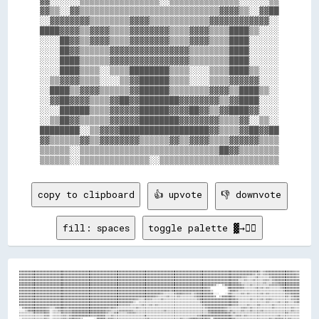
▓▓░░░░░░▒▒▒▒▒▒▒▒▒▒▒▒▒▒▒▒░░▒▒▒▒▒▒▒▒▒▒▒▒▒▒░░░░░░▒▒

▓▓▒▒░░▓▓▒▒▒▒▒▒▒▒▒▒▒▒▒▒▒▒▒▒▒▒▒▒▒▒▒▒▒▒▓▓▓▓▒▒░░▓▓██

░░▓▓▓▓▓▓▓▓▒▒▒▒▒▒▒▒▓▓▓▓▒▒▒▒▒▒▒▒▒▒▒▒▓▓▓▓▓▓▓▓▓▓▓▓░░

████▓▓▓▓▒▒▓▓▓▓▒▒▒▒▓▓▓▓▓▓▓▓▒▒▒▒▓▓▓▓▒▒▒▒████▒▒░░░░

░░░░██▓▓▒▒▓▓▓▓▒▒▒▒▓▓▓▓▓▓▓▓▒▒▒▒▓▓▓▓▒▒▒▒████░░░░░░

░░░░██▓▓▒▒▒▒▒▒▓▓▓▓▓▓▓▓▓▓▓▓▓▓▓▓▒▒▒▒▒▒▒▒████░░░░░░

░░░░████▒▒▒▒▒▒▓▓▓▓▓▓▓▓▓▓▓▓▓▓▓▓▒▒▒▒▒▒▒▒████░░░░░░

░░░░████▒▒▒▒░░▒▒▒▒████████▒▒▒▒░░░░▒▒▒▒████▒▒░░░░

░░▒▒▓▓▓▓▒▒▒▒░░░░▒▒▓▓██████▒▒▒▒░░░░▒▒▒▒▓▓▓▓▓▓░░░░

░░████▒▒▓▓▓▓▒▒▒▒▒▒▓▓██████▒▒▒▒▒▒▒▒▓▓▓▓▒▒████▒▒░░

░░▓▓██▓▓▓▓▒▒▒▒▓▓██▓▓████████▓▓▓▓▓▓▓▓▒▒▓▓████░░░░

░░░░██████▒▒▒▒▓▓▓▓▓▓██████▓▓▓▓██▓▓▒▒▓▓████▓▓░░░░

░░▒▒██▓▓▒▒▒▒▒▒▓▓▓▓▓▓████████▓▓▓▓▓▓▓▓▒▒▒▒▓▓░░▒▒░░

████████░░▒▒▓▓▓▓██████████████████▓▓▒▒▒▒▓▓██▓▓██

▓▓▒▒▒▒▒▒▓▓▒▒▓▓▓▓▓▓▓▓▒▒▒▒▒▒▓▓▒▒▓▓▓▓▒▒▒▒▓▓▓▓▓▓▒▒▒▒

▒▒▒▒▒▒░░▒▒▒▒▒▒▒▒▒▒▒▒▒▒▒▒▒▒▒▒▒▒▒▒▒▒▒▒██▓▓▒▒▒▒▒▒▒▒

copy to clipboard
👍 upvote
👎 downvote
fill: spaces
toggle palette ▓→✊🏽
████████████████████████████████████████████████████████████████████████████████████████████████████████████████████████████████████████████████████████████████████████████▓▓▒▒▓▓████████████████████▓▓▓▓

████████████████████████████████████████████████████████████████████████████████████████████████████████████████████████████████████████████████████████████████████████▓▓▒▒▓▓▒▒▓▓▓▓████████████████████▓▓

████████████████████████████████████████████████████████████████████████████████████████████████████████████████████████████████████████████████████████████████▓▓▓▓▒▒▒▒▒▒▓▓▒▒▒▒▒▒▒▒▓▓██████████████████▓▓

██████████████████████████████████████████████████████████████████████████████████████████████████████████████████████████████████████████████████████████████▒▒▒▒▓▓▒▒▒▒▓▓▒▒▒▒▒▒▓▓▓▓▒▒▓▓██████████████████

██████████████████████████████████████████████████████████████████████████████████████████████████████████████████████████████████████████████████████████████▓▓▒▒▒▒▒▒▒▒▒▒▒▒▒▒▒▒▓▓▒▒▒▒▓▓▓▓████████████████

████████████████████████████████████████████████████████████████████████████████████████████████████████████████████████████████████████████▓▓░░  ▒▒████████████▓▓▒▒▒▒▓▓▒▒▒▒▒▒▒▒▒▒▒▒▓▓▓▓▓▓▓▓██████████████

████████████████████████████████████████████████████████████████████████████████████████████████████████████████████████████████████████▓▓          ░░████████████▒▒▒▒▒▒▒▒▓▓▒▒▓▓▒▒▓▓▒▒▒▒▒▒▒▒▓▓████████████

████████████████████████████████████████████████████████████████████████████████████████████████████████████▓▓████████████████████████████▒▒          ▒▒████▓▓▒▒▒▒▒▒▒▒▒▒▒▒▒▒▒▒▒▒▒▒▒▒▒▒▒▒▒▒▒▒▒▒▓▓██████████

██████████████████████████████████████████████████████████████████████████████████████████████████████▓▓▒▒▒▒▒▒▒▒▓▓████▓▓▓▓▓▓▒▒▓▓████████████░░░░    ░░▓▓▓▓▒▒▒▒▒▒▓▓▒▒▓▓▒▒▒▒▒▒▒▒▓▓▒▒▓▓▒▒▒▒▒▒▒▒▒▒▒▒▓▓▓▓██████

██████████████████████████████████████████████████████████████████████████████████████████████████▓▓▒▒▒▒▒▒▓▓▒▒▒▒▒▒▓▓▒▒▒▒▒▒▒▒▒▒▓▓████████████▓▓  ▒▒████████▓▓▒▒▒▒▒▒▒▒▒▒▒▒▒▒▒▒▒▒▒▒▒▒▒▒▒▒▒▒▒▒▒▒▒▒▒▒▓▓▒▒▓▓████

████████████████████████████████████████████████████████████████████████████████████▓▓▒▒▒▒▓▓▓▓▓▓▒▒▒▒▒▒▓▓▒▒▒▒▒▒▒▒▒▒▒▒▒▒▒▒▒▒▒▒▒▒▒▒▓▓██████████████████████████▓▓▒▒▒▒▒▒▒▒▓▓▒▒▒▒▒▒▓▓▒▒▓▓▓▓▒▒▒▒▒▒▒▒▒▒▒▒▒▒▓▓▓▓██

██████████████████████████████████████████████████████████████████████████████████▒▒░░▒▒▒▒▒▒▒▒▒▒▒▒▒▒▒▒▒▒▒▒▒▒▒▒▒▒▒▒▒▒▒▒▒▒▒▒▒▒▒▒▒▒▒▒▓▓██████████████████████████▒▒▒▒▒▒▒▒▒▒▒▒▒▒▒▒▒▒▒▒▓▓▒▒▒▒▒▒▓▓▒▒▒▒▓▓▒▒▒▒▓▓██

████████████████████████████████████████████████████████████████████████▓▓▓▓▓▓▓▓▒▒▒▒▒▒▒▒▓▓▒▒▒▒▓▓▒▒▓▓▒▒▒▒▒▒▒▒▒▒▒▒▒▒▒▒▒▒▒▒▒▒▒▒▒▒▒▒▒▒▒▒▓▓████████████████████▓▓▓▓▒▒▒▒▒▒▓▓▒▒▒▒▒▒▓▓▒▒▒▒▒▒▒▒▓▓▒▒▒▒▒▒▒▒▒▒▒▒▒▒▒▒▒▒

░░▓▓████████████████▓▓▒▒▒▒████████▓▓████████████████████████████▓▓██▓▓▒▒▒▒▒▒▒▒▒▒▒▒▒▒▓▓▒▒▒▒▒▒▒▒▒▒▒▒▒▒▒▒▒▒▒▒▒▒▒▒▒▒▒▒▒▒▒▒▒▒▒▒▒▒▒▒▒▒▒▒▒▒▒▒▓▓████████████▓▓▒▒▒▒▒▒▒▒▒▒▓▓▓▓▒▒▓▓▒▒▒▒▒▒▒▒▒▒▒▒▒▒▓▓▒▒▒▒▒▒▒▒▒▒▒▒▓▓▒▒▒▒

░░░░▒▒██████████████▓▓░░▒▒▒▒▓▓▓▓▓▓▓▓▓▓████████████████████████▓▓▓▓▒▒▒▒▒▒▓▓▓▓▓▓▓▓▓▓▒▒▒▒▒▒▒▒▒▒▒▒▒▒▒▒▒▒▒▒▒▒▓▓▒▒▒▒▒▒▒▒▒▒▒▒▒▒▒▒▒▒▒▒▒▒▒▒▒▒▒▒▒▒████████████▓▓▒▒▓▓▒▒▒▒▒▒▓▓▒▒▒▒▓▓▒▒▒▒▒▒▓▓▒▒▒▒▒▒▒▒▒▒▒▒▒▒▒▒▒▒▒▒▓▓▒▒▒▒

▒▒▒▒▒▒▒▒▒▒▓▓▓▓▓▓▓▓██▓▓░░▒▒▒▒▒▒▓▓▓▓▓▓▓▓████████████████████████▓▓▒▒▒▒▓▓▓▓▒▒▒▒▒▒▓▓▓▓▓▓▒▒▒▒▒▒▒▒▒▒▒▒▒▒▒▒▒▒▒▒▒▒▒▒▒▒▒▒▒▒▒▒▒▒▒▒▒▒▒▒▒▒▒▒▒▒▒▒▒▒▒▒▓▓████████████▓▓▒▒▓▓▒▒▒▒▒▒▒▒▒▒▒▒▒▒▒▒▒▒▒▒▒▒▒▒▒▒▒▒▒▒▒▒▒▒▒▒▓▓▒▒▒▒▒▒▒▒

▒▒▒▒▒▒▒▒▒▒▒▒▒▒▒▒▒▒▓▓▓▓░░▒▒▒▒▒▒▒▒▓▓▒▒▓▓████████████▓▓▓▓▓▓██████▒▒▒▒▓▓▒▒▒▒▒▒▒▒▒▒▒▒▒▒▒▒▒▒▒▒▒▒▓▓▒▒▒▒▒▒▒▒▒▒▒▒▒▒▒▒▒▒▒▒▒▒▒▒▒▒▒▒▒▒▒▒▒▒▒▒▓▓▓▓████████████████████▓▓▒▒▓▓▓▓▒▒▓▓▒▒▒▒▒▒▒▒▒▒▒▒▒▒▒▒▒▒▒▒▒▒▓▓▒▒▒▒▒▒▒▒▒▒▒▒▒▒

░░▒▒▒▒▒▒▒▒▒▒▒▒▒▒▒▒▓▓▒▒░░▒▒▒▒▒▒▒▒▓▓▒▒▓▓██▓▓▓▓▒▒        ░░██████▒▒▓▓▓▓▒▒▒▒▒▒▒▒▒▒▒▒▒▒▒▒▒▒▒▒▒▒▒▒▓▓▒▒▒▒▒▒▒▒▒▒▒▒▒▒▒▒▒▒▒▒▒▒▓▓▒▒▒▒▓▓████▓▓▓▓▓▓██▓▓░░██████████████▓▓▒▒▒▒▒▒▒▒▒▒▒▒▒▒▒▒▒▒▒▒▒▒▒▒▓▓▒▒▓▓▓▓▓▓▒▒▒▒▓▓▒▒▒▒▒▒
