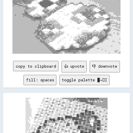
copy to clipboard
👍 upvote
👎 downvote
fill: spaces
toggle palette ▓→✊🏽
░░░░░░░░                      ░░░░░░▒▒░░░░░░    ░░  ░░░░  ░░░░▒▒▒▒▒▒▒▒▒▒▒▒▒▒▒▒▒▒▒▒▓▓▒▒▓▓▓▓▓▓▓▓▓▓▓▓▓▓▓▓▒▒▓▓▓▓▓▓▓▓▓▓▓▓▓▓▓▓▓▓▓▓▒▒▒▒▒▒▒▒▒▒▒▒▒▒
░░░░                        ░░░░        ░░░░  ▒▒░░░░░░  ░░░░░░░░    ░░░░▒▒▒▒▒▒▒▒▓▓▒▒▒▒▓▓▒▒▓▓▓▓▓▓▓▓▓▓▓▓▓▓▒▒▒▒▓▓▓▓▓▓▓▓▒▒▓▓▒▒▒▒▒▒▒▒▓▓▒▒▒▒▒▒▒▒
░░░░░░                      ░░░░░░▒▒▒▒░░░░  ░░░░  ░░▒▒░░▒▒░░  ░░░░  ░░░░  ▒▒▒▒░░░░░░░░░░▒▒▒▒▓▓▓▓▓▓▓▓▓▓▓▓▒▒░░▒▒░░▒▒▒▒░░░░▒▒░░▒▒░░░░▒▒▒▒▒▒▒▒
░░░░░░                    ░░░░  ░░    ░░░░  ▒▒▒▒░░░░░░  ░░░░░░▒▒▒▒░░░░░░░░░░    ░░░░░░▒▒░░░░░░░░░░░░▒▒▓▓▓▓▓▓▓▓▓▓▓▓▒▒▒▒▒▒▒▒▒▒▒▒▒▒▒▒▒▒▒▒▒▒▒▒
░░░░░░░░                      ░░░░░░░░░░░░░░░░  ░░░░░░▒▒▒▒░░░░░░  ░░░░░░░░▒▒░░░░░░░░░░░░  ░░░░░░▒▒▒▒░░░░░░░░▒▒▓▓▓▓▒▒▒▒▒▒▒▒▒▒▒▒▒▒▒▒▒▒▒▒▒▒▒▒
░░░░░░░░                ░░░░  ░░    ░░░░  ▒▒▒▒  ░░░░  ░░    ▒▒▒▒  ░░░░░░░░░░  ░░░░  ▒▒▒▒░░▒▒░░░░░░░░  ▒▒▒▒  ░░░░░░░░░░▒▒▒▒▒▒▒▒▒▒▒▒▒▒▒▒▒▒▒▒
░░░░░░░░                      ░░░░░░▒▒░░░░░░  ░░░░░░░░░░░░░░  ░░░░▒▒░░░░▒▒▒▒░░░░░░░░░░░░  ░░░░  ▒▒▒▒░░▒▒░░  ░░░░  ▒▒▒▒░░░░░░░░░░▒▒▒▒▒▒▒▒▒▒
░░░░░░░░░░          ░░░░░░░░░░    ░░░░  ▒▒░░░░▒▒░░  ░░░░  ░░▒▒░░▒▒░░░░░░░░  ░░░░  ▒▒▒▒░░░░▒▒░░░░░░  ░░▒▒░░░░▒▒░░░░░░░░░░░░░░░░░░░░░░░░░░▒▒
░░░░░░░░░░            ░░  ░░▒▒░░░░▒▒░░░░    ░░░░░░  ▒▒░░░░░░    ░░░░  ▒▒░░  ░░░░░░░░░░  ░░░░  ▒▒▒▒░░██▓▓▒▒░░░░░░░░░░░░▒▒░░░░░░░░  ░░▒▒░░░░
░░░░░░░░░░          ░░░░░░░░░░  ░░░░  ░░▒▒░░▒▒░░  ░░░░  ░░░░░░░░░░░░░░░░  ░░▒▒░░░░▒▒░░░░░░░░░░░░░░░░████▒▒████▒▒██▒▒░░░░░░  ▒▒▒▒░░░░░░░░░░
░░░░░░░░░░          ░░  ░░▒▒░░░░░░▒▒░░░░  ░░░░░░  ░░░░░░░░░░  ░░░░  ░░▒▒░░░░░░░░░░░░  ░░░░░░▓▓████▒▒▓▓▒▒▒▒▓▓▓▓▒▒████░░░░▒▒░░░░  ░░░░░░░░▒▒
░░░░░░░░░░      ░░▒▒▒▒░░░░    ░░░░  ▒▒▒▒░░░░░░  ░░░░░░░░▒▒░░░░░░▒▒░░░░    ░░░░  ▒▒░░░░██▓▓▒▒▓▓▓▓██▒▒▓▓▓▓▓▓▓▓▓▓▒▒▒▒▒▒░░░░░░░░▒▒░░  ░░░░░░░░
░░░░░░░░░░      ░░░░  ░░▒▒░░░░░░░░░░░░    ░░░░  ░░░░░░░░    ░░░░  ▓▓████▓▓▓▓▓▓░░░░  ░░████▒▒▓▓▓▓▓▓▓▓▒▒▒▒▒▒▓▓▒▒▓▓▓▓▓▓██▓▓▒▒░░░░░░░░▒▒░░▒▒░░
░░░░░░    ░░  ░░▒▒░░░░░░    ░░░░  ▒▒░░░░▒▒░░  ░░░░░░░░████▒▒▓▓▒▒  ▓▓██▓▓████▓▓▓▓████▓▓▓▓▓▓░░▒▒▓▓▒▒▓▓▓▓▒▒▓▓▓▓▒▒▒▒▒▒▒▒████▓▓▒▒░░░░░░░░░░░░░░
░░░░░░░░      ░░░░  ░░░░░░░░░░  ░░░░░░░░████▓▓██▓▓░░▒▒████▒▒████░░▒▒▒▒░░░░▒▒░░▓▓██▓▓████▓▓▓▓▓▓▓▓░░▒▒▒▒▒▒▓▓▒▒▒▒░░░░░░▓▓▓▓░░░░░░  ▒▒░░  ▒▒▒▒
░░░░  ░░      ░░    ░░    ░░░░  ▓▓██▒▒▒▒▒▒▓▓▒▒████▒▒▒▒▒▒░░░░▒▒▒▒▒▒░░░░░░▒▒░░░░▒▒▒▒░░▓▓▒▒▒▒▓▓▓▓▓▓▓▓▓▓▓▓▒▒▓▓▒▒░░    ░░▓▓▓▓▓▓██▓▓░░░░░░░░░░░░
░░░░░░        ░░░░░░░░░░░░░░  ░░████░░▒▒▒▒░░▒▒▒▒▒▒░░░░░░░░▒▒▒▒  ▒▒▒▒░░▒▒░░  ░░░░░░▓▓████▒▒▓▓▓▓░░▒▒▓▓▒▒▒▒▓▓▓▓░░░░░░▒▒▒▒▒▒▓▓████░░░░░░░░░░░░
░░░░░░░░          ░░    ▒▒▒▒░░▓▓▒▒▒▒░░░░  ░░░░░░  ▓▓▒▒░░░░░░  ░░░░░░░░▓▓▓▓░░▒▒░░░░▓▓████▒▒▓▓▓▓░░▓▓▓▓▒▒▒▒▒▒▒▒░░    ▓▓▓▓▓▓▓▓▓▓▓▓░░░░░░░░▒▒░░
░░░░░░░░  ░░░░░░░░░░░░░░░░  ░░████▒▒▒▒▒▒░░░░░░  ░░▒▒░░  ▒▒░░░░░░░░  ▓▓▓▓▓▓░░░░░░  ▒▒▒▒░░▒▒▒▒▒▒▒▒▒▒▒▒▒▒▓▓▓▓▒▒▓▓░░  ▓▓▓▓▒▒████▓▓▒▒▒▒▒▒░░░░░░
░░░░░░░░  ░░    ░░░░  ▓▓██▒▒▒▒▒▒▓▓░░░░░░░░▒▒▒▒░░░░░░  ░░░░░░░░▒▒▒▒  ▒▒░░░░░░░░░░░░░░░░░░████▓▓▓▓▒▒▒▒▒▒▒▒▒▒▒▒▓▓▓▓▒▒▓▓▓▓▒▒▒▒▒▒▓▓░░░░  ░░▓▓░░
░░░░░░  ░░░░░░░░░░  ▓▓██▓▓░░▒▒▒▒░░░░░░  ░░░░░░░░▒▒▒▒  ▒▒░░░░░░░░  ░░░░░░  ▒▒▒▒░░░░░░░░▒▒████▒▒▓▓▓▓▒▒▓▓▓▓▒▒▒▒▒▒▒▒▒▒▓▓▓▓▒▒████▓▓▒▒░░░░░░  ░░
░░░░░░░░░░░░  ▒▒░░░░▓▓▒▒░░░░░░░░░░▒▒▒▒  ▓▓▒▒░░░░░░  ░░▒▒░░  ▒▒▒▒░░░░    ░░░░░░░░▒▒▒▒░░▒▒▒▒▒▒▒▒▒▒▒▒▒▒▓▓▓▓▒▒▓▓▓▓▓▓▒▒▓▓▒▒░░████▓▓░░▒▒  ▒▒▒▒░░
░░░░  ░░    ░░░░  ▓▓████░░▒▒▒▒░░░░░░  ░░▓▓▒▒░░▒▒░░░░░░░░  ░░░░░░░░▒▒▒▒░░▒▒░░  ░░░░    ▒▒░░  ▓▓██▓▓▒▒▒▒▒▒░░▓▓▓▓▓▓██████░░░░░░░░░░░░░░░░░░░░
░░  ░░░░░░▒▒▓▓▒▒░░▓▓██▓▓▒▒░░░░░░▒▒▒▒░░▒▒▒▒▒▒░░░░░░░░▒▒▒▒░░░░░░  ░░░░░░  ░░░░  ▒▒▒▒▒▒░░░░    ████▓▓▓▓████▒▒██▓▓░░▓▓████░░░░░░░░▒▒░░░░░░░░  
░░░░░░░░░░██████░░▓▓▒▒░░░░    ▒▒░░░░░░▒▒░░░░░░    ░░░░░░░░▒▒▒▒░░▒▒░░░░░░░░    ░░░░  ▒▒░░░░░░▒▒▒▒▒▒████▓▓██████░░▒▒▒▒░░▒▒░░  ░░░░░░░░▒▒░░▒▒
░░▒▒▒▒░░░░▒▒▓▓▒▒░░░░  ▒▒░░▒▒░░░░░░  ░░░░░░░░▒▒▒▒░░░░░░░░░░░░░░  ▒▒░░  ▒▒▒▒▒▒░░░░  ░░░░░░░░▒▒▓▓▓▓░░▒▒▒▒░░▒▒▓▓▓▓░░░░░░▒▒████▓▓▒▒▒▒░░░░░░░░░░
░░▒▒▒▒  ██████░░░░  ░░░░░░  ▒▒▒▒▒▒░░░░░░  ░░░░░░░░░░░░  ▒▒░░░░░░░░    ░░░░░░░░▒▒░░░░░░░░  ▒▒▒▒▒▒░░░░░░  ▒▒▒▒░░▒▒░░░░▓▓████▒▒░░░░  ▒▒▒▒░░░░
      ▒▒████▒▒▒▒▒▒░░░░░░  ░░░░░░░░░░░░░░░░▒▒▒▒░░░░░░    ▒▒░░  ▒▒▒▒░░░░░░    ░░░░  ░░▒▒░░  ▒▒▒▒░░░░░░  ░░░░░░  ▒▒▒▒░░██▓▓▒▒░░░░░░  ▒▒░░  ▒▒
░░░░░░▒▒▒▒▒▒▒▒▒▒░░  ▒▒▒▒░░▒▒░░░░░░░░░░  ▒▒░░░░░░▓▓▓▓▒▒░░░░  ░░░░░░  ░░▒▒░░░░▒▒░░░░░░░░  ░░▒▒░░  ▒▒▒▒▒▒▒▒▒▒░░░░░░░░░░██████▒▒▒▒▒▒  ░░░░  ░░
  ░░▓▓████▒▒░░░░░░░░  ░░░░▒▒░░░░▒▒▒▒▒▒  ░░    ▓▓▓▓▒▒░░▒▒▒▒░░░░░░    ░░    ▒▒░░░░░░▒▒▒▒░░░░░░  ░░░░░░░░▒▒▒▒░░░░▓▓▒▒░░▓▓▓▓██░░░░░░░░▒▒░░░░░░
    ████▓▓▒▒▒▒▒▒  ▒▒▒▒░░░░░░░░░░▒▒░░░░░░▒▒▒▒  ░░░░▒▒░░░░░░  ▒▒▒▒░░▒▒▒▒░░  ░░░░░░░░░░░░  ▒▒▒▒░░░░░░░░░░░░░░░░░░░░░░░░▓▓▒▒░░▒▒░░  ░░░░  ░░▒▒
░░░░░░░░░░░░░░  ▒▒░░░░  ▒▒▒▒░░░░░░░░  ░░░░░░░░▒▒▒▒░░▒▒░░  ░░░░    ▒▒░░░░░░▒▒▒▒░░░░░░  ░░░░░░  ░░▒▒▒▒▒▒██▓▓▒▒▒▒░░░░░░░░░░░░████▓▓▒▒░░  ░░░░
  ▒▒▒▒░░▓▓██▓▓░░░░░░  ▒▒░░░░  ▒▒░░░░░░░░    ▒▒░░░░░░▒▒▒▒░░▒▒▒▒░░░░░░    ░░░░░░  ▒▒▒▒░░░░░░    ░░░░░░▒▒▓▓▓▓░░▒▒▒▒░░░░░░░░▒▒████▓▓░░▒▒░░▒▒▒▒
░░░░░░░░████▓▓▓▓████░░░░░░  ░░░░░░  ▒▒▒▒░░░░░░░░  ░░░░░░  ▒▒░░░░▒▒▒▒▒▒░░░░░░░░░░░░░░  ▒▒▒▒▒▒░░░░░░  ▒▒▒▒▒▒░░░░░░  ▒▒▒▒░░▓▓▓▓▒▒░░░░░░  ░░▒▒
░░    ▓▓████▒▒██████░░░░▒▒░░░░    ░░░░    ▒▒▒▒░░  ▒▒░░  ░░░░    ▒▒░░░░░░▒▒▒▒░░░░░░    ░░░░░░░░░░░░  ▒▒▒▒▒▒░░░░░░░░░░░░░░██████▒▒▒▒░░░░░░  
▒▒▒▒  ░░░░░░▒▒▓▓██▒▒▒▒░░░░░░▒▒▒▒░░░░░░  ░░░░░░  ░░▒▒░░░░▒▒▒▒░░░░░░░░░░░░░░░░  ▒▒▒▒░░░░▒▒░░░░░░░░░░░░░░░░░░░░▒▒▒▒░░░░░░░░██████░░▒▒░░  ▒▒▒▒
░░  ░░░░░░  ████▓▓▒▒░░    ▒▒░░░░░░▒▒▒▒░░░░░░░░  ░░░░░░░░▒▒▒▒░░▒▒▒▒▒▒░░░░░░  ░░░░░░  ▒▒▒▒░░░░▒▒░░░░░░░░░░  ░░░░░░░░▒▒▒▒░░▒▒▒▒▒▒░░░░  ░░░░░░
    ░░░░  ▓▓████▒▒██████░░░░    ▒▒░░░░░░▒▒▒▒░░░░▒▒░░░░░░░░░░  ▒▒░░░░░░░░▒▒░░░░░░    ▒▒░░░░░░▒▒▒▒░░▒▒▒▒▒▒░░░░░░░░░░░░░░░░▒▒▒▒░░██▓▓▒▒░░░░░░
░░░░░░░░  ▓▓██▓▓██████▒▒▒▒▒▒░░░░░░░░  ▒▒░░░░  ▒▒▒▒░░  ▒▒▒▒░░░░░░    ▒▒░░░░  ▒▒▒▒▒▒░░▒▒░░░░░░░░░░  ▒▒▒▒░░  ▒▒▒▒░░░░░░░░░░░░░░░░██████▒▒░░░░
░░▒▒▒▒░░▒▒██▓▓░░▒▒▓▓▓▓░░░░░░░░▒▒▒▒▒▒░░░░░░  ░░▒▒░░  ░░▒▒░░░░▓▓████▒▒░░░░  ░░░░░░  ▒▒▒▒▒▒░░▒▒░░░░  ░░░░░░░░▒▒░░░░▒▒▒▒░░░░░░░░░░██▓▓██░░▒▒▒▒
░░░░░░░░████▓▓▓▓▓▓▓▓▒▒▒▒░░░░░░░░░░░░░░▒▒▒▒░░▒▒░░░░░░░░░░░░  ██▓▓██░░▒▒▒▒░░▒▒░░    ▒▒░░    ▒▒▒▒░░░░▓▓░░░░░░░░░░  ░░░░░░░░▒▒▒▒░░▓▓▓▓▒▒░░░░  
░░    ▓▓██▓▓▒▒▓▓▒▒▒▒▒▒██████░░░░    ░░░░░░░░▒▒▒▒░░▒▒████▓▓░░▒▒▓▓▓▓▒▒░░░░  ▒▒▒▒░░░░░░░░  ░░░░░░░░░░▒▒░░  ▒▒▒▒▒▒░░░░  ░░░░░░░░▒▒████▓▓░░▒▒░░
▒▒░░░░▒▒░░░░▒▒▒▒▒▒░░██████▒▒▒▒▒▒▒▒░░░░░░  ░░░░░░░░██████▒▒▓▓▓▓▓▓░░░░░░  ░░░░░░░░░░▒▒░░░░▒▒▒▒░░  ░░░░░░░░▒▒▒▒░░░░▒▒▒▒░░▒▒░░░░▒▒██▓▓▓▓░░░░░░
░░  ▒▒░░▒▒░░██████░░▒▒▓▓██░░░░░░  ▒▒▒▒▒▒░░▓▓▒▒░░░░▓▓██▓▓▒▒▓▓▒▒▒▒▒▒████▓▓░░░░    ░░░░░░░░▒▒▒▒░░░░██▒▒░░░░░░░░░░▒▒░░░░  ▒▒▒▒▒▒▒▒▒▒▒▒▒▒░░░░  
  ░░░░░░  ▒▒████▓▓▓▓▓▓▓▓░░░░  ░░░░░░░░░░░░██████▒▒▓▓▒▒░░░░░░▒▒░░▓▓████▓▓▒▒▒▒░░  ░░░░  ░░░░░░░░▒▒████▓▓▓▓▓▓░░  ░░░░░░░░▒▒░░░░▓▓████▓▓▒▒▒▒░░
░░▒▒░░░░░░██████▒▒▓▓▒▒▒▒▒▒████▓▓▒▒░░    ██████▒▒▓▓▓▓▒▒░░██▓▓▒▒░░▓▓▓▓██▒▒▒▒░░░░░░▒▒▒▒░░▓▓▓▓▒▒░░▓▓████▒▒██████▒▒██▓▓▒▒░░░░░░░░▓▓████▓▓░░▒▒░░
░░▒▒▒▒░░▒▒▓▓▒▒░░▒▒▒▒▒▒▒▒██████▒▒██████▒▒▒▒▒▒▓▓▒▒▓▓▒▒▒▒▒▒▓▓▓▓▒▒▒▒▓▓▒▒▒▒░░░░░░  ▒▒░░░░░░██████▒▒▒▒▒▒▒▒░░██████▒▒██████▒▒██▓▓▒▒▒▒▓▓██▓▓░░░░░░
▒▒░░░░░░██████▒▒▓▓▒▒░░░░▓▓████▒▒██████▒▒▓▓▓▓▒▒▒▒░░░░░░▓▓▒▒▒▒▒▒▓▓▓▓▓▓▒▒▓▓██▓▓░░░░░░░░░░██████▒▒▓▓▓▓▓▓░░▒▒▒▒▓▓▓▓████▓▓▓▓████▓▓▒▒▒▒▒▒░░░░  ░░
░░    ▓▓████▓▓▒▒▓▓▓▓▒▒▓▓▓▓▒▒░░▓▓████▓▓▓▓▒▒▒▒░░▓▓▓▓▓▓░░▒▒▒▒░░░░▓▓▒▒▒▒░░██████▒▒████▓▓▒▒▒▒▓▓██▒▒▒▒▒▒▒▒▒▒▓▓▓▓▒▒▓▓▒▒▒▒▓▓▓▓████▓▓░░░░    ▒▒▒▒░░
▒▒▒▒░░▒▒▒▒▓▓▒▒▓▓▓▓▒▒░░▓▓▓▓▒▒░░▓▓▒▒▒▒░░▒▒▒▒▒▒▒▒▓▓▒▒▒▒▒▒▓▓▓▓▒▒▒▒▒▒▒▒░░▒▒██████▓▓████▓▓▓▓▓▓▓▓▒▒▒▒░░▒▒░░▓▓▒▒▒▒▒▒██████▓▓▒▒▒▒▒▒░░░░░░    ░░░░  
░░░░▓▓████▓▓▒▒░░░░░░▓▓▓▓▒▒▒▒▒▒▓▓▒▒▒▒▓▓▓▓▒▒░░▒▒▒▒▒▒▒▒▒▒▒▒▒▒▒▒▓▓▓▓▓▓▒▒▒▒▒▒▒▒▒▒██████▒▒▓▓▒▒▒▒░░▓▓▓▓▒▒░░░░░░▒▒░░██████▒▒▒▒▒▒░░░░░░░░░░░░░░    
░░░░██████▒▒▓▓▓▓▓▓░░▒▒▒▒▒▒░░▓▓▒▒▒▒░░▓▓▓▓▒▒░░▓▓▓▓▓▓░░▒▒▒▒▒▒░░▓▓▒▒▒▒░░▓▓▓▓▓▓░░▒▒▒▒▒▒░░▒▒▒▒▒▒░░▓▓▒▒▒▒▒▒▓▓▓▓▒▒░░▒▒▓▓██░░░░░░  ░░▒▒▒▒░░▒▒░░░░░░
░░▒▒████▓▓▓▓▓▓▒▒▒▒▒▒▓▓▓▓▓▓▒▒░░▒▒▒▒▒▒▒▒▒▒▒▒▒▒▓▓▓▓▒▒░░▓▓▓▓▒▒░░▒▒▒▒▒▒▒▒▓▓▒▒▒▒▒▒▓▓▓▓▒▒▒▒▓▓▒▒░░▒▒▒▒▒▒▒▒▒▒▒▒▒▒▒▒▓▓████▓▓░░░░    ░░░░░░  ▒▒▒▒▒▒░░
░░▒▒░░░░░░▒▒▓▓▒▒░░▓▓▒▒▒▒░░▓▓▓▓▓▓░░▒▒░░▒▒░░▓▓▓▓▒▒▒▒▒▒▓▓▓▓▒▒▓▓▓▓▒▒▒▒░░▒▒▒▒▒▒▓▓▓▓▒▒░░▓▓▓▓▒▒░░▓▓▒▒▒▒░░▓▓▒▒▒▒▒▒██████▓▓▒▒░░░░░░░░░░    ░░░░░░░░
░░▒▒▒▒░░▓▓██▓▓░░▒▒▓▓▒▒▒▒▒▒▓▓▒▒▒▒▒▒▓▓▓▓▓▓░░▒▒░░▒▒░░▓▓▒▒▒▒░░▓▓▓▓▒▒░░▓▓▒▒▒▒░░▒▒▒▒░░░░▓▓▒▒▒▒▒▒▓▓▓▓▓▓░░██▒▒░░░░██████▒▒▒▒░░░░  ▒▒▒▒▒▒░░░░    ░░
▒▒░░░░░░██████▓▓▓▓▒▒▒▒░░▓▓▒▒▒▒▒▒▓▓▓▓▒▒▒▒▓▓▓▓▓▓▒▒░░░░░░▒▒▒▒▓▓▒▒▒▒░░▓▓▓▓▒▒▒▒▓▓▓▓▒▒░░░░▒▒▒▒░░▓▓▒▒▒▒▒▒██████▒▒▒▒▒▒▓▓░░░░░░    ░░░░  ░░▒▒▒▒░░░░
░░░░  ▒▒██████▒▒▓▓▓▓▒▒░░▒▒▒▒░░░░▒▒▒▒▒▒░░▓▓▓▓▒▒▒▒▓▓▓▓▓▓▒▒▒▒░░▒▒▒▒▒▒▓▓▒▒▒▒▓▓▓▓▒▒▒▒▓▓▓▓▓▓▒▒░░▒▒▒▒▒▒▓▓██████░░▒▒▒▒░░░░░░    ░░░░░░░░░░░░░░  ░░
▒▒░░░░▒▒▓▓██▓▓▓▓▓▓▒▒▒▒▓▓▓▓▓▓▒▒▓▓▓▓▒▒░░▒▒▓▓▒▒▒▒░░▓▓▓▓▒▒░░▓▓▓▓▓▓░░▒▒░░▒▒░░▓▓▒▒▒▒░░▓▓▓▓▒▒▒▒██▓▓▒▒░░▓▓████▓▓░░░░░░  ▒▒▒▒▒▒░░▒▒░░    ▒▒░░░░░░░░
▒▒░░░░▒▒▒▒░░░░▒▒▒▒▒▒░░▓▓▓▓▒▒░░▓▓▓▓▓▓▒▒▓▓▒▒░░░░▒▒▓▓▒▒▒▒▒▒▓▓▓▓▒▒░░▓▓▓▓▓▓░░▒▒▒▒▒▒░░▓▓▒▒▒▒░░▓▓▓▓▒▒░░██▓▓▒▒░░░░      ░░░░░░  ▒▒▒▒▒▒░░░░      ▒▒
░░  ▒▒▒▒▒▒░░▓▓██▓▓▒▒▒▒▒▒▒▒▒▒▒▒▓▓▒▒▒▒░░▓▓▓▓▓▓▒▒▒▒░░▒▒░░▓▓▓▓▒▒▒▒▒▒▓▓▓▓▒▒▒▒▓▓▓▓▒▒▒▒░░░░▒▒░░▓▓▒▒▒▒░░██████▒▒▒▒░░░░░░░░░░░░  ░░░░░░░░▒▒▒▒▒▒░░▒▒
  ░░▒▒▒▒░░░░██████▓▓██▓▓▒▒░░▓▓▒▒▒▒▒▒▓▓▓▓▒▒▒▒░░▓▓▓▓▓▓░░▒▒░░▒▒░░▓▓▓▓▓▓░░▓▓▓▓▓▓▒▒▓▓▓▓▓▓▒▒▒▒░░▒▒▒▒▒▒██████░░▒▒▒▒░░░░░░░░░░  ░░    ░░░░░░░░░░▓▓
░░░░░░  ░░▒▒██████▒▒██████▒▒▓▓▓▓▒▒░░▒▒▒▒▒▒▒▒▒▒▓▓▒▒▒▒▒▒▓▓▓▓▓▓░░░░░░▒▒░░▓▓▒▒▒▒▒▒▒▒▓▓▒▒▒▒▓▓▓▓▓▓▒▒▒▒▓▓████░░░░░░  ░░▒▒▒▒░░░░▒▒░░  ░░░░░░░░░░▒▒
░░▒▒▒▒░░░░████████▓▓██████▒▒██████▒▒▓▓▒▒▒▒░░▓▓▓▓▒▒▒▒▓▓▓▓▒▒▒▒▒▒▓▓▓▓▓▓▒▒▒▒▒▒▒▒▒▒▓▓▒▒▒▒░░▓▓▓▓▓▓▒▒▓▓██▓▓▒▒░░░░    ░░░░░░  ▒▒▒▒▒▒░░░░░░    ░░▓▓
▒▒▒▒▒▒░░░░▒▒░░░░░░██████▓▓██████▓▓▓▓██████▒▒▒▒▒▒▒▒░░▓▓▓▓▒▒▒▒▓▓▒▒▒▒▒▒▓▓▓▓▓▓▓▓▒▒░░▒▒▒▒░░▓▓▓▓▓▓▒▒██████▓▓▒▒▒▒░░░░░░░░    ░░░░░░  ▒▒▒▒▒▒░░░░▓▓
▒▒▒▒░░  ▒▒▒▒▒▒░░░░▒▒▒▒▒▒░░▒▒████▒▒██████▓▓▓▓██████▒▒▓▓▒▒▒▒░░▓▓▓▓▒▒░░▓▓▓▓▒▒▒▒▓▓▓▓▓▓▒▒░░▒▒▒▒▒▒▒▒██████▒▒▒▒▒▒▒▒  ▒▒▒▒░░  ░░░░  ░░▒▒░░░░  ░░▓▓
░░░░  ░░▒▒░░░░░░▒▒▒▒▒▒░░▒▒░░░░░░▒▒▓▓████▓▓██████▓▓████████▒▒▒▒░░▒▒░░▓▓▓▓▒▒░░▓▓▓▓▓▓▒▒▓▓████▓▓░░▓▓████░░░░░░░░  ▒▒▒▒▒▒░░▒▒░░░░  ▒▒░░    ░░▓▓
▒▒▒▒░░░░░░  ░░░░▒▒▒▒░░  ▒▒▒▒▒▒  ▒▒░░▒▒▒▒▒▒██████▒▒██████▓▓██████▓▓▒▒▒▒▒▒▒▒▒▒▓▓▒▒▒▒▒▒██████▓▓▒▒░░░░░░░░░░░░░░░░░░░░░░░░▒▒▒▒░░░░░░░░  ░░░░▓▓
░░░░  ▒▒░░░░░░░░  ░░░░░░░░░░░░░░▒▒▓▓▒▒░░▒▒░░░░▒▒▒▒██████▒▒██████▓▓██████▓▓▒▒▒▒▒▒▒▒░░██████▓▓▒▒▒▒░░░░▒▒░░░░░░░░░░░░  ░░░░░░░░░░▒▒▒▒▒▒░░▒▒▓▓
░░  ░░▒▒▒▒░░░░▒▒▒▒▒▒░░░░░░    ░░▒▒░░░░░░▒▒▒▒▒▒░░▒▒░░▓▓██▒▒██████▒▒██████▓▓██████▓▓░░▓▓████▒▒▒▒░░░░░░▒▒▒▒▒▒░░░░▒▒░░  ░░▒▒░░░░░░░░░░░░░░▒▒▓▓
░░  ▒▒▒▒░░░░▒▒▒▒▒▒░░░░▒▒░░▒▒░░░░░░░░░░░░▒▒░░░░  ▒▒▒▒▒▒░░▒▒▓▓▓▓██▒▒██████▒▒████████▒▒▒▒▒▒▒▒░░░░░░░░  ▒▒░░░░░░░░▒▒▒▒░░░░░░░░  ░░░░░░  ░░▓▓▓▓
░░░░░░░░    ▒▒▒▒░░░░░░▒▒▒▒▒▒░░▓▓▒▒▒▒░░░░░░    ░░▒▒░░░░░░▒▒▒▒▒▒░░▒▒▒▒████▓▓██████▓▓▒▒▒▒▒▒░░░░░░░░░░░░░░░░░░░░░░░░░░░░▒▒▒▒▒▒░░▒▒░░░░  ░░▓▓▒▒
▓▓▒▒▒▒░░░░░░▒▒░░    ▒▒▒▒░░░░░░▒▒▒▒░░░░▒▒░░░░░░▒▒▒▒▒▒░░░░▒▒▒▒░░░░▓▓▒▒▒▒░░▒▒▒▒▓▓██▒▒▒▒░░░░░░░░▒▒▒▒▒▒░░▒▒░░    ░░░░░░░░░░▒▒░░░░▒▒▒▒▒▒▒