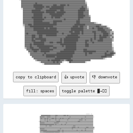
    ▓▓▓▓▓▓▓▓▓▓▓▓▓▓▓▓▓▓▓▓▓▓▓▓▓▓▓▓▓▓▓▓▓▓▓▓▓▓▓▓▓▓▓▓▓▓▓▓▓▓▓▓▓▓▓▓▓▓▓▓▓▓▓▓▓▓▓▓▓▓▓▓░░                                

    ▓▓▓▓▓▓▓▓▓▓▓▓▓▓▓▓██▓▓▓▓▓▓▓▓▓▓▓▓▓▓▓▓▓▓▓▓▓▓▓▓▓▓▓▓▓▓▓▓▓▓▓▓▓▓▓▓▓▓▓▓▓▓▓▓▓▓▓▓▓▓▒▒                                

    ▓▓▓▓▓▓▓▓▓▓▓▓▓▓██████████▓▓▓▓▓▓▓▓▓▓▓▓████▓▓▓▓██████▓▓██▓▓▓▓▓▓▓▓▓▓▓▓▓▓▓▓▓▓▓▓                                

    ▓▓▓▓▓▓▓▓▓▓▓▓▓▓████████████▓▓████▓▓██████████████▓▓▓▓▓▓▓▓▓▓▓▓▓▓▓▓▓▓▓▓██▓▓▓▓░░                              

    ░░▓▓▓▓▓▓▓▓▓▓▓▓▓▓████████▓▓▓▓▓▓▓▓████████████████▓▓▓▓▓▓▓▓▓▓▓▓▓▓▓▓▓▓██████▓▓▒▒                              

      ▓▓▓▓▓▓▓▓▓▓██████████▓▓▓▓▓▓████████████▓▓▓▓████▓▓▓▓▓▓▓▓▓▓▓▓▓▓▓▓████████▓▓▓▓                              

      ▓▓▓▓▓▓▓▓▓▓██████████████▓▓██████████▓▓██████████▓▓▓▓▓▓▓▓▓▓▓▓▓▓██████▓▓▓▓▓▓                              

      ▓▓▓▓▓▓▓▓▓▓▓▓██████████▓▓▓▓▓▓▓▓████████████████▓▓▓▓▓▓▓▓▓▓▓▓▓▓▓▓██████▓▓▓▓▓▓                              

      ▓▓▓▓▓▓▓▓▓▓▓▓██████████▓▓▓▓▓▓▓▓▓▓████████████▓▓▓▓▓▓▓▓▓▓▓▓▓▓▓▓▓▓████████▓▓▓▓▒▒                            

      ▓▓▓▓▓▓▓▓▓▓████████████▓▓██▓▓▓▓▓▓██▓▓██████▓▓▓▓▓▓▓▓▓▓▓▓▓▓▓▓▓▓▓▓██████▓▓▓▓▓▓▓▓                            

      ▓▓▓▓▓▓▓▓▓▓▓▓████████████▓▓▓▓▓▓▓▓▓▓▓▓▓▓▓▓▓▓▓▓▓▓██▓▓▓▓▓▓▓▓▓▓▓▓▓▓██▓▓▓▓▓▓▓▓▓▓▓▓                            

      ▓▓▓▓▓▓▓▓▓▓▓▓██████████▓▓▓▓▓▓▓▓▓▓▓▓██████████▓▓▓▓▓▓▓▓▓▓▓▓▓▓▓▓████▓▓▓▓▓▓▓▓▓▓▓▓                            

      ▓▓▓▓▓▓▓▓▓▓▓▓██████████████████▓▓▓▓████▓▓▓▓▓▓▓▓▓▓▓▓▓▓▓▓▓▓▓▓▓▓████▓▓▓▓▓▓▓▓▓▓▓▓▓▓▓▓▒▒░░                    

      ▒▒▓▓▓▓████▓▓██████████████████████████▓▓▓▓▓▓▓▓▓▓▓▓▓▓▓▓▓▓▓▓████████████▓▓▓▓▓▓▓▓▓▓▓▓▓▓▓▓▓▓░░              

      ░░▓▓▓▓▓▓██████████████████████████▓▓▓▓▓▓▓▓▓▓▓▓▓▓▓▓▓▓▓▓▓▓██████▓▓████▓▓▓▓▒▒▓▓▓▓▓▓▓▓████▓▓▓▓▓▓▓▓░░        

        ▓▓▓▓▓▓▓▓▓▓████████████▓▓██▓▓████████▓▓▓▓▓▓▓▓▓▓▓▓▓▓▓▓██████████████▓▓▓▓▒▒▓▓▓▓██▓▓▓▓██████▓▓▓▓▓▓▒▒      

        ▓▓▓▓▓▓▓▓▓▓██████████████████████████▓▓▓▓▓▓▓▓▓▓▓▓▓▓▓▓██████████████▓▓▓▓▓▓▓▓▓▓▓▓▓▓▓▓████████▓▓▓▓▓▓▓▓    

        ▓▓▓▓▓▓▓▓▓▓▓▓▓▓████████████████████████▓▓▓▓▓▓▓▓▓▓▓▓████▓▓██████▓▓██▓▓▓▓▓▓▓▓▓▓████▓▓▓▓▓▓██████▓▓▓▓▒▒▒▒  

        ▓▓██▓▓▓▓▓▓▓▓▓▓██████████████████████▓▓▓▓▓▓██▓▓▓▓▓▓▓▓██████████▓▓██▓▓▓▓▓▓▓▓▓▓▓▓██▓▓▓▓▓▓▓▓██████▓▓▒▒▓▓  

        ▓▓▓▓▓▓▓▓████▓▓▓▓████▓▓▓▓████████████▓▓▓▓▓▓▓▓▓▓▓▓████████████▓▓▓▓▓▓▓▓▓▓▓▓▓▓▓▓▓▓██▓▓▓▓██▓▓██████▓▓▓▓▒▒  

        ▓▓▓▓▓▓▓▓████▓▓▓▓████▓▓▓▓▓▓▓▓▓▓▓▓▓▓▓▓▓▓▓▓▓▓▓▓▓▓████████████████▓▓▓▓▓▓▓▓▓▓▓▓▓▓▓▓██▓▓▓▓████████▓▓▓▓▒▒▓▓  

        ▓▓▓▓▓▓▓▓██▓▓████████████▓▓▓▓▓▓▓▓▓▓▓▓▓▓▓▓██▓▓████████████████▓▓▓▓▓▓▓▓▓▓▓▓▓▓██▓▓██▓▓▓▓████▓▓▓▓▓▓▓▓▓▓▒▒  

        ▓▓▓▓▓▓▓▓████▓▓▓▓▓▓██████▓▓▓▓▓▓▓▓▓▓▓▓▓▓▓▓██▓▓████████████████▓▓▓▓▓▓▓▓████▓▓██▓▓▓▓▓▓██████▓▓▓▓▓▓▓▓▓▓▒▒  

        ▓▓▓▓▓▓▓▓▓▓████████████▓▓▓▓▓▓████▓▓▓▓██████▓▓██████████████▓▓▓▓▓▓▓▓▓▓██▓▓▓▓▓▓██▓▓▓▓▓▓▓▓▓▓▓▓▓▓▓▓▓▓▓▓    

        ▓▓▓▓▓▓██▓▓████████████▓▓▓▓▓▓▓▓▓▓▓▓▓▓▓▓▓▓██████████████████▓▓▓▓▓▓▓▓▓▓████▓▓▓▓▓▓▓▓▓▓▓▓▓▓▓▓▓▓▓▓▓▓▓▓▓▓░░  

        ▓▓▓▓▓▓██▓▓▓▓▓▓██████████████████▓▓▓▓▓▓▓▓▓▓██▓▓████████████▓▓▓▓▓▓▓▓▓▓████▓▓▓▓▓▓▓▓▓▓▓▓▓▓▓▓▓▓▓▓▓▓▓▓▓▓░░  

        ▒▒▓▓▓▓████▓▓▓▓▓▓████████████▓▓▓▓████▓▓▓▓▓▓▓▓▓▓████████████▓▓▓▓▓▓▓▓▓▓▓▓▓▓▓▓▓▓▓▓▓▓▓▓▓▓▓▓▓▓▓▓▓▓▓▓▓▓▓▓▒▒  

          ▓▓▓▓▓▓████████▓▓██████████████▓▓▓▓▓▓▓▓▓▓▓▓██████████████▓▓▓▓▓▓▓▓████▓▓▓▓▓▓▓▓▓▓▓▓▓▓▓▓▓▓▓▓▓▓▓▓▓▓▓▓▒▒  

            ▓▓▓▓▓▓████▓▓▓▓██████████▓▓▓▓▓▓▓▓▓▓▓▓████████████████▓▓▓▓▓▓▓▓▓▓██████████████▓▓▓▓▓▓▓▓▓▓▓▓██▓▓▓▓▓▓░░

            ░░▓▓▓▓▓▓▓▓▓▓▓▓▓▓▓▓██▓▓▓▓▓▓▓▓▓▓▓▓████████████████████▓▓▓▓▓▓▓▓▓▓▓▓██▓▓████▓▓▓▓▓▓▓▓▓▓▓▓▓▓██▓▓▓▓████▓▓

              ▓▓▓▓▓▓▓▓▓▓▓▓▓▓██▓▓██████████████████████████████▓▓▓▓▓▓▓▓▓▓▓▓▓▓██▓▓▓▓▓▓▓▓▓▓▓▓▓▓▓▓▓▓▓▓████████▓▓░░

                ▓▓▓▓▓▓▓▓▓▓▓▓▓▓▓▓██████████▓▓██████████████████▓▓▓▓▓▓▓▓▓▓▓▓▓▓▓▓▓▓▓▓▓▓▓▓▓▓▓▓▓▓▓▓██████▓▓▓▓▓▓    

                  ▓▓▓▓▓▓▓▓▓▓▓▓▓▓▓▓▓▓▓▓▓▓▓▓██████████████████▓▓▓▓▓▓▓▓▓▓▓▓▓▓▓▓▓▓▓▓▓▓▓▓▓▓▓▓▓▓▓▓▓▓▓▓▒▒░░          

                    ▒▒▓▓▓▓▓▓▓▓▓▓▓▓██▓▓██████████▓▓▓▓▒▒▓▓██████▓▓▓▓▓▓▓▓▓▓▓▓▓▓▓▓▓▓▓▓                            

                        ░░▓▓▓▓▓▓▓▓▓▓▓▓▓▓██▓▓██▓▓▓▓░░    ░░██▓▓▓▓▓▓▓▓▓▓▓▓▓▓▓▓░░                                

copy to clipboard
👍 upvote
👎 downvote
fill: spaces
toggle palette ▓→✊🏽
                                                                                                                                                      
                                                                                                                                                      
                                                                                                                                                      
                                                                                                            ░░░░░░  ░░                                
                              ░░████████████████▓▓▓▓▓▓▓▓████▓▓▓▓▓▓▓▓▓▓████▓▓██▓▓▓▓▓▓▓▓▓▓▓▓▓▓▓▓▓▓▓▓▓▓▓▓▓▓▓▓▓▓▓▓▓▓▓▓▓▓▓▓▓▓                              
                              ████████▓▓▓▓██████▓▓▓▓▓▓▓▓██▓▓▓▓▓▓▓▓▓▓▓▓▓▓▓▓▓▓▓▓▓▓██▓▓▓▓▓▓▓▓▓▓▓▓▓▓▓▓▓▓▓▓▓▓▓▓██▓▓▓▓▓▓▓▓▓▓▓▓░░                            
                              ▓▓██▓▓▓▓██▓▓██▓▓▓▓▓▓████▓▓██▓▓▓▓▓▓██▓▓██▓▓▓▓▓▓▓▓██▓▓▓▓▓▓▓▓▓▓▓▓▓▓▓▓▓▓▓▓██▓▓▓▓▓▓▓▓▓▓▓▓▓▓▓▓▓▓                              
                              ▓▓▓▓▓▓▓▓██▓▓██▓▓██▓▓▓▓▓▓▓▓██▓▓▓▓██▓▓▓▓▓▓▓▓▓▓▓▓██▓▓▓▓▓▓▓▓▓▓▓▓▓▓▓▓▓▓██████▓▓▓▓██▓▓▓▓▓▓▓▓▓▓▓▓                              
                            ░░██▓▓▓▓▓▓▓▓▓▓██▓▓▓▓▓▓▓▓▓▓▓▓▓▓██████▓▓▓▓▓▓▓▓▓▓▓▓▓▓▓▓▓▓▓▓▓▓▓▓▓▓▓▓▓▓████▓▓▓▓▓▓▓▓▓▓▓▓▓▓▓▓▓▓▓▓▓▓                              
                              ████████▓▓▓▓▓▓▓▓▓▓▓▓▓▓▓▓████████▓▓▓▓▓▓▓▓▓▓▓▓██▓▓▓▓▓▓▓▓▓▓▓▓▓▓▓▓▓▓▓▓▓▓▓▓▓▓▓▓▓▓▓▓▓▓▓▓▓▓▓▓▓▓▓▓                              
                              ████████████████████████▓▓██▓▓▓▓▓▓▓▓██▓▓▓▓██▓▓▓▓▓▓▓▓▓▓▓▓▓▓▓▓▓▓▓▓▓▓▓▓▓▓▓▓▓▓▓▓▓▓▓▓▓▓▓▓▓▓▓▓▓▓                              
                              ▓▓▓▓▓▓▓▓▓▓██▓▓▓▓████▓▓▓▓▓▓▓▓▓▓▓▓▓▓▓▓▓▓▓▓▓▓▓▓▓▓▓▓▓▓▓▓▓▓▓▓████▓▓▓▓▓▓▓▓▓▓▓▓▓▓▓▓▓▓▓▓▓▓▓▓▓▓▓▓▓▓                              
                            ░░▓▓▓▓▓▓▓▓▓▓▓▓▓▓▓▓▓▓▓▓▓▓▓▓▓▓▓▓▓▓▓▓▓▓▓▓▓▓▓▓▓▓▓▓▓▓▓▓▓▓▓▓▓▓██████▓▓▓▓██▓▓▓▓▓▓▓▓▓▓▓▓████▓▓▓▓▓▓▓▓▓▓                            
                              ████████▓▓▓▓▓▓▓▓▓▓▓▓▓▓▓▓▓▓▓▓▓▓▓▓▓▓██▓▓▓▓▓▓▓▓▓▓▓▓▓▓▓▓▓▓██▓▓▓▓▓▓▓▓▓▓▓▓▓▓▓▓▓▓▓▓██▓▓▓▓▓▓▓▓▓▓▓▓▒▒                            
                              ▓▓██████████▓▓▓▓▓▓▓▓▓▓▓▓▓▓▓▓▓▓████▓▓▓▓██▓▓▓▓▓▓▓▓▓▓▓▓▓▓▓▓▓▓▓▓▓▓██▓▓▓▓▓▓██▓▓▓▓██▓▓▓▓▓▓▓▓▓▓▓▓                              
                              ▓▓▓▓▓▓████████████████████████████▓▓▓▓██▓▓▓▓▓▓▓▓▓▓▓▓▓▓▓▓▓▓▓▓▓▓▓▓▓▓▓▓▓▓▓▓▓▓▓▓▓▓▓▓▓▓▓▓▓▓▓▓▓▓                              
                              ▓▓▓▓▓▓▓▓▓▓██████████████▓▓██████▓▓▓▓▓▓▓▓▓▓▓▓▓▓▓▓▓▓▓▓▓▓▓▓▓▓▓▓▓▓▓▓▓▓██▓▓▓▓▓▓▓▓▓▓▓▓▓▓▓▓▓▓▓▓▓▓░░                            
                              ▓▓▓▓▓▓▓▓▓▓▓▓██▓▓▓▓▓▓▓▓▓▓████▓▓▓▓▓▓▓▓▓▓██▓▓▓▓██▓▓▓▓▓▓▓▓▓▓▓▓▓▓▓▓▓▓▓▓▓▓▓▓▓▓▓▓▓▓▓▓▓▓▓▓▒▒▒▒▓▓▓▓░░                            
                              ████████▓▓▓▓██▓▓▓▓▓▓▓▓▓▓▓▓██▓▓▓▓▓▓▓▓▓▓▓▓▓▓▓▓▓▓▓▓▓▓▓▓▓▓▓▓▓▓▓▓▓▓▓▓▓▓▓▓▓▓▓▓▓▓▓▓▓▓▓▓▓▓▓▓▓▓▓▓▓▓                              
                              ▓▓██████████▓▓▓▓▓▓▓▓▓▓▓▓▓▓▓▓▓▓▓▓▒▒▒▒▓▓▓▓██▓▓▓▓▓▓▓▓▓▓▓▓▓▓▓▓▓▓▓▓▓▓▓▓▓▓▓▓▓▓▓▓▓▓▓▓▓▓▓▓▓▓▓▓▓▓▓▓░░                            
                              ▓▓▓▓▓▓▓▓▓▓▓▓▓▓▓▓████▓▓▓▓▓▓▓▓▓▓▓▓▓▓▓▓▓▓▓▓▓▓▓▓▓▓▓▓▓▓▓▓▓▓▓▓▓▓▓▓▓▓▓▓▓▓▓▓▓▓▓▓▓▓▓▓▓▓▓▓▓▓▓▓▓▓▓▓▓▓░░                            
                            ░░▓▓▓▓▓▓▓▓▓▓▓▓██▓▓▓▓▓▓▓▓▓▓▓▓▓▓▓▓▓▓▓▓▓▓▓▓▓▓▓▓▓▓▒▒▒▒▓▓▓▓▓▓▓▓▓▓▓▓▓▓▓▓▓▓▓▓▓▓▓▓▓▓▓▓▓▓▓▓▓▓▓▓▓▓▓▓▓▓░░                            
                              ▓▓▓▓▓▓▓▓▓▓▓▓▓▓▓▓▓▓▓▓▓▓▓▓▓▓▓▓▓▓▓▓▓▓▓▓▓▓▓▓▓▓▒▒▒▒▒▒▓▓▓▓▓▓▓▓▓▓▓▓▓▓▓▓▓▓▓▓▓▓▓▓▓▓▓▓▓▓▓▓▓▓▓▓▓▓▒▒▓▓                              
                            ░░▓▓▓▓▓▓▓▓▓▓▓▓▓▓▓▓▓▓▓▓▓▓▓▓▓▓▓▓▓▓▓▓▓▓▒▒▓▓▓▓▓▓▒▒▒▒▒▒▓▓▓▓▓▓▓▓▓▓▓▓▒▒▓▓▓▓▓▓▓▓▓▓▓▓▓▓▓▓▓▓▓▓▒▒▒▒▒▒▒▒░░                            
                              ▓▓████████▓▓▓▓▓▓▓▓▓▓▓▓▓▓▓▓▓▓▒▒▒▒▒▒▒▒▓▓▓▓▓▓▓▓▓▓▓▓▓▓▓▓▒▒▒▒▓▓▓▓▓▓▓▓▓▓▓▓▓▓▓▓▓▓▓▓▓▓▓▓▓▓▒▒▓▓▓▓▒▒░░                            
                              ▓▓▓▓▓▓▓▓▓▓▓▓▓▓████▓▓▓▓▓▓▓▓▓▓▓▓▓▓▒▒▓▓▓▓▓▓▓▓▓▓▓▓▓▓▓▓▓▓▓▓▓▓▒▒▓▓▓▓▓▓▓▓▓▓▓▓▓▓▒▒▓▓▓▓▒▒▓▓▓▓▓▓▓▓▓▓░░                            
                              ▓▓▓▓▓▓▓▓▓▓▓▓▓▓▓▓▓▓▓▓▓▓▓▓██▓▓▓▓▓▓▓▓▓▓▓▓▓▓▓▓██▓▓▓▓▓▓▓▓▓▓▓▓▒▒▒▒▓▓▓▓▓▓▓▓▓▓▒▒▓▓▓▓▓▓▓▓▓▓▓▓▓▓▓▓▓▓░░                            
                            ░░▓▓▓▓▓▓▓▓▓▓▓▓▓▓▓▓▓▓▓▓▓▓▓▓▓▓▓▓▓▓▓▓▓▓▓▓▓▓██▓▓▓▓▓▓▓▓▓▓▓▓▓▓▓▓▓▓▓▓▓▓▓▓▓▓▓▓▒▒▒▒▒▒▒▒▓▓▓▓▓▓▓▓▓▓▓▓▓▓░░                            
                            ░░▓▓▓▓▓▓▓▓▓▓▓▓▓▓▓▓▓▓▓▓▓▓▓▓▓▓▓▓▓▓▓▓▓▓▓▓▓▓▓▓▓▓▓▓▓▓▓▓▓▓▓▓▓▓▒▒▓▓▓▓▓▓▓▓▓▓▒▒▒▒▒▒▓▓▓▓▓▓▓▓▓▓▓▓▓▓▓▓▓▓                              
                              ▓▓▓▓▓▓▓▓▓▓▓▓▓▓▓▓▓▓▓▓▒▒▓▓▓▓▓▓▓▓▓▓▓▓▓▓▓▓▓▓▒▒▒▒▒▒▒▒▓▓▓▓▓▓▓▓▓▓▓▓▓▓▓▓▓▓▓▓▒▒▓▓▓▓▓▓▓▓▓▓▓▓▓▓▓▓▓▓▓▓░░                            
                            ░░▓▓▓▓▓▓▓▓▓▓▓▓▓▓▓▓▓▓▓▓▓▓▓▓▓▓▓▓▒▒▒▒▒▒▒▒▓▓▓▓▒▒▒▒▒▒▓▓▒▒▓▓▓▓▓▓▓▓▓▓▓▓▓▓▓▓▒▒▓▓▓▓▓▓▓▓▓▓▓▓▓▓▒▒▒▒▒▒▒▒░░                            
                              ▓▓████▓▓▓▓▓▓▓▓▓▓▓▓▓▓▓▓▓▓▓▓▓▓▓▓▒▒▒▒▒▒▓▓▓▓▒▒▓▓▓▓▓▓▓▓▓▓▓▓▓▓▓▓▓▓▒▒▓▓▓▓▓▓▓▓▓▓▓▓▓▓▓▓▒▒▒▒▒▒▒▒▒▒▒▒░░                            
                              ▓▓▓▓▓▓▓▓▓▓▓▓▓▓▓▓▓▓▓▓▓▓▓▓▓▓▓▓▓▓▓▓▓▓▓▓▓▓▓▓▓▓▓▓▓▓▓▓▓▓▓▓▓▓▒▒▓▓▒▒▒▒▓▓▓▓▓▓▓▓▓▓▓▓▓▓▓▓▒▒▒▒▒▒▒▒▒▒▒▒░░                            
                            ░░▓▓▓▓▓▓▓▓▓▓▓▓▓▓▓▓▓▓▓▓▓▓▓▓▓▓▓▓▓▓▓▓▓▓▓▓▓▓▓▓▓▓▓▓▓▓▓▓▓▓▓▓▓▓▒▒▒▒▓▓▓▓▓▓▓▓▓▓▓▓▒▒▒▒▓▓▓▓▒▒▒▒▓▓▓▓▓▓▓▓░░                            
                            ░░▓▓▓▓▓▓▓▓▓▓▓▓▓▓▓▓▓▓▓▓▓▓▓▓▓▓▓▓▓▓▓▓▓▓▓▓▓▓▓▓▓▓▓▓▓▓▒▒▓▓▓▓▓▓▓▓▓▓▓▓▓▓▓▓▓▓▓▓▒▒▒▒▒▒▓▓▓▓▒▒▒▒▓▓▓▓▓▓▓▓░░                            
                            ░░▓▓▓▓▓▓▓▓▓▓▓▓▓▓▓▓▓▓▒▒▓▓▒▒▓▓▓▓▒▒▓▓▓▓▓▓▓▓▓▓▒▒▒▒▒▒▓▓▓▓▓▓▓▓▓▓▓▓▓▓▓▓▓▓▓▓▒▒▒▒▒▒▒▒▒▒▓▓▓▓▓▓▓▓▓▓▓▓▓▓░░                            
                            ░░▓▓▓▓▓▓▓▓▓▓▓▓▓▓▓▓▓▓▓▓▓▓▓▓▓▓▒▒▓▓▒▒▒▒▒▒▓▓▓▓▒▒▒▒▒▒▓▓▓▓▓▓▓▓▓▓▓▓▓▓▓▓▓▓▓▓▓▓▒▒▒▒▒▒▓▓▓▓▓▓▓▓▓▓▓▓▓▓▒▒                              
                              ▓▓▓▓▓▓▓▓▓▓██▓▓▓▓▓▓▓▓▓▓▓▓▓▓▓▓▓▓▓▓▒▒▒▒▓▓▓▓▒▒▒▒▓▓▓▓▓▓▓▓▓▓▓▓▓▓▒▒▒▒▓▓▓▓▒▒▒▒▓▓▓▓▓▓▓▓▓▓▓▓▓▓▓▓▒▒▒▒░░                            
                              ▓▓▓▓▓▓▓▓▓▓▓▓▓▓▓▓▓▓▓▓▓▓▓▓▓▓▓▓▓▓▓▓▓▓▓▓▓▓▓▓▓▓▓▓▓▓▓▓▓▓▓▓▓▓▒▒▓▓▓▓▓▓▓▓▓▓▒▒▓▓▓▓▓▓▓▓▓▓▓▓▓▓▒▒▒▒▓▓▓▓░░                            
                              ▓▓▓▓▓▓▓▓▓▓▓▓▓▓▓▓▓▓▓▓▓▓▓▓▓▓▓▓▓▓▓▓▓▓▓▓▓▓▓▓▓▓▓▓▓▓▓▓▒▒▓▓▒▒▒▒▒▒▓▓▓▓▓▓▓▓▓▓▓▓▓▓▓▓▓▓▓▓▒▒▒▒▒▒▓▓▓▓▒▒░░                            
                              ▓▓▓▓▓▓▓▓▓▓▓▓▓▓▓▓▓▓▓▓▓▓▓▓▓▓▓▓▓▓▓▓▓▓▓▓▓▓▓▓▓▓▓▓▓▓▓▓▓▓▓▓▓▓▒▒▒▒▒▒▒▒▓▓▓▓▓▓▓▓▓▓▒▒▓▓▓▓▓▓▒▒▓▓▓▓▓▓▓▓                              
                              ▒▒▓▓▓▓▒▒▒▒▓▓▓▓▓▓▒▒▒▒▒▒▓▓▓▓▓▓▓▓▓▓▓▓▒▒▓▓▓▓▒▒▒▒▒▒▓▓▓▓▓▓▓▓▒▒▒▒▓▓▓▓▓▓▓▓▓▓▓▓▓▓▓▓▓▓▓▓▒▒▓▓▓▓▓▓▓▓▓▓░░                            
                              ▓▓▓▓▒▒▓▓▓▓▓▓▓▓▓▓▓▓▓▓▒▒▓▓▓▓▓▓▒▒▒▒▒▒▓▓▓▓▓▓▒▒▒▒▒▒▒▒▒▒▓▓▒▒▓▓▓▓▓▓▓▓▓▓▓▓▓▓▓▓▒▒▒▒▓▓▓▓▓▓▓▓▓▓▓▓▓▓▓▓░░                            
                              ▓▓▓▓▓▓▓▓▓▓▓▓▓▓▓▓▓▓▓▓▓▓▓▓▓▓▓▓▒▒▒▒▒▒▓▓▓▓▓▓▒▒▒▒▒▒▒▒▓▓▓▓▓▓▓▓▓▓▓▓▓▓▓▓▓▓▒▒▒▒▒▒▒▒▒▒▓▓▓▓▓▓▓▓▓▓▓▓▒▒░░                            
                              ▓▓▓▓▓▓▓▓▓▓▓▓▓▓▓▓▓▓▓▓▓▓▓▓▓▓▓▓▓▓▓▓▓▓▓▓▓▓▓▓▒▒▓▓▓▓▓▓▓▓▓▓▓▓▓▓▓▓▓▓▓▓▓▓▓▓▒▒▒▒▒▒▒▒▓▓▓▓▓▓▓▓▓▓▓▓▒▒▓▓░░                            
                              ▓▓▓▓▓▓▓▓▓▓▓▓▓▓▓▓▓▓▓▓▓▓▓▓▓▓▓▓▓▓▓▓▓▓▓▓▓▓▓▓▓▓▓▓▓▓▓▓▓▓▓▓▓▓▓▓▓▓▒▒▒▒▓▓▓▓▒▒▒▒▓▓▓▓▓▓▓▓▓▓▓▓▒▒▒▒▓▓▓▓░░                            
                              ▒▒▓▓▓▓▓▓▒▒▓▓▓▓▓▓▓▓▓▓▓▓▓▓▓▓▓▓▓▓▓▓▓▓▓▓▓▓▓▓▓▓▓▓▒▒▓▓▒▒▓▓▒▒▒▒▒▒▓▓▒▒▓▓▒▒▒▒▓▓▓▓██▓▓▓▓▓▓▒▒▒▒▒▒▓▓▒▒░░                            
                              ▒▒▓▓▓▓▒▒▒▒▓▓▓▓▓▓▓▓▓▓▒▒▒▒▓▓▓▓▒▒▓▓▓▓▓▓▓▓▓▓▒▒▒▒▓▓▓▓▓▓▓▓██▓▓▓▓▓▓▓▓▓▓▓▓▓▓▓▓▓▓▓▓▓▓▓▓▓▓▓▓▓▓▓▓▓▓▓▓                              
                              ▓▓▓▓▓▓▓▓▓▓▓▓▓▓▓▓▓▓▓▓▓▓▓▓▓▓▓▓▒▒▒▒▒▒▒▒▒▒▓▓▒▒▓▓▓▓▓▓▓▓▓▓▓▓▓▓▓▓▓▓▓▓▓▓▓▓▓▓▓▓▓▓▓▓▓▓▓▓▓▓▓▓▓▓▓▓▒▒                                
                              ▓▓▓▓▓▓▓▓▓▓▓▓▓▓▓▓▓▓▓▓▓▓▓▓▓▓▓▓▓▓▓▓▓▓▓▓▓▓▓▓▒▒▓▓▓▓▓▓▓▓▓▓▓▓▓▓▓▓▓▓▓▓▓▓▓▓▓▓▓▓▓▓▓▓▓▓▓▓▓▓▓▓▓▓▓▓                                  
                              ▓▓▓▓▓▓▓▓▓▓▓▓▓▓▓▓▓▓▓▓▓▓▓▓▓▓▓▓▓▓▓▓▓▓▓▓▓▓▓▓▓▓▓▓▓▓▓▓▒▒▓▓▓▓██▓▓▓▓▓▓▓▓▓▓▓▓▓▓▓▓▓▓▒▒▓▓▓▓▓▓▓▓                                    
                              ▓▓▓▓▓▓▓▓▓▓▓▓▓▓▓▓▓▓▓▓▓▓▓▓▓▓▓▓▓▓▓▓▓▓▓▓▓▓▓▓▓▓▓▓▓▓▓▓▓▓▓▓██▓▓▓▓▓▓▓▓▓▓▓▓▓▓▓▓▓▓▒▒▒▒▓▓▓▓▓▓                                      
                              ▒▒▒▒▒▒▒▒▓▓▓▓▓▓▓▓▓▓▓▓▒▒▓▓▓▓▓▓▓▓▓▓▓▓▓▓▓▓▓▓▓▓▓▓▓▓▓▓▓▓▓▓▓▓▓▓▒▒▓▓▓▓▓▓▓▓▓▓▓▓▓▓▓▓▓▓▓▓▒▒                                        
                              ▒▒▓▓▓▓▓▓▓▓▓▓▓▓▓▓▒▒▓▓▒▒▓▓▓▓▓▓▓▓▒▒▓▓▓▓▓▓▓▓▒▒▓▓▓▓▓▓▓▓▓▓▓▓▓▓▓▓▓▓▓▓▓▓▓▓▓▓▓▓▓▓▓▓▓▓░░                                          
                              ▓▓▓▓▓▓▓▓▓▓▓▓▓▓▓▓▓▓▒▒▓▓▓▓▓▓▓▓▓▓▓▓▓▓▓▓▓▓▓▓▓▓▓▓▓▓▓▓▓▓▓▓▓▓▓▓▓▓▓▓▓▓▓▓▓▓▓▓▓▓▓▓▓▓▒▒                                            
                              ▓▓▓▓▓▓▓▓▓▓▓▓▓▓▓▓▓▓▓▓▓▓▓▓▓▓▓▓▓▓▓▓▓▓▓▓▓▓▓▓▓▓▓▓▓▓▓▓▓▓▓▓▓▓▓▓▓▓▓▓▓▓▓▓▓▓▒▒▒▒▓▓▒▒                                              
                              ▓▓▓▓▓▓▓▓▓▓▓▓▓▓▓▓▓▓▓▓▓▓▓▓▓▓▓▓▓▓▓▓▓▓▓▓▓▓▓▓▓▓▓▓▓▓▓▓▓▓▓▓▓▓▓▓▓▓▓▓▓▓▓▓▒▒▒▒▓▓▒▒                                                
                              ▓▓▓▓▓▓▓▓▓▓▓▓▓▓▓▓▓▓▓▓▓▓▓▓▓▓▓▓▓▓▓▓▓▓▓▓▓▓▓▓▓▓▓▓▓▓▓▓▓▓▓▓▓▓▓▓▓▓▓▓▓▓▒▒▒▒▓▓▒▒                                                  
                              ▓▓▓▓▓▓▓▓▓▓▓▓▓▓▓▓▓▓▒▒▒▒▓▓▓▓▓▓▓▓▓▓▒▒▓▓▓▓▓▓▓▓▓▓▓▓▓▓▓▓▓▓▓▓▓▓▓▓▓▓▓▓▒▒▓▓▒▒                                                    
                              ▓▓▓▓▓▓▓▓▓▓▓▓▓▓▓▓▓▓▓▓▓▓▓▓▓▓▓▓▒▒▓▓▓▓▓▓▓▓▓▓▓▓▓▓▓▓▓▓▓▓▓▓▓▓▓▓▓▓▓▓▓▓▓▓▒▒                                                      
                              ▓▓▓▓▓▓▓▓▓▓▓▓▓▓▓▓▓▓▓▓▓▓▓▓▓▓▓▓▓▓▓▓▓▓▓▓▓▓▓▓▓▓▓▓▓▓▓▓▓▓▓▓▓▓▓▓▓▓▓▓▓▓░░                                                        
                            ▒▒▓▓▓▓▓▓▓▓▓▓▓▓▓▓▓▓▓▓▓▓▓▓▓▓▓▓▓▓▓▓▓▓▓▓▓▓▓▓▓▓▓▓▓▓▓▓▓▓▓▓▓▓▓▓▓▓▓▓▓▓░░                                                          
                            ▒▒▓▓▓▓▓▓▓▓▓▓▓▓▓▓▓▓▓▓▓▓▓▓▓▓▓▓▓▓▓▓▓▓▓▓▓▓▓▓██▓▓▓▓▓▓▓▓▓▓▓▓▓▓▓▓▓▓░░                                                            
                              ▓▓▓▓▓▓▓▓▓▓▓▓▓▓▓▓▓▓▓▓▓▓▓▓▓▓▓▓▓▓▓▓▓▓▓▓▓▓▓▓▓▓▓▓▓▓▓▓▓▓▓▓▓▓▓▓                                                                
                              ▓▓▓▓▓▓▓▓▓▓▓▓▓▓▓▓▓▓▓▓▓▓▓▓▓▓▓▓▓▓▓▓▓▓▓▓▓▓▓▓▓▓▓▓▓▓▓▓▓▓▓▓▓▓░░                                                                
                              ▓▓▓▓▓▓▓▓▓▓▓▓▓▓▓▓▓▓▓▓▓▓▓▓▓▓▓▓▓▓▓▓▓▓▓▓▓▓▓▓▓▓▓▓▓▓▓▓▓▓▓▓                                                                    
                            ░░▓▓▓▓