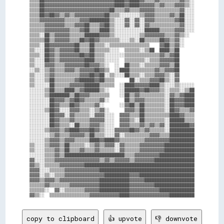
▒▒▒▒██▓▓▓▓▓▓▓▓▓▓▓▓▓▓▓▓▓▓▓▓▓▓▓▓▓▓▓▓████▓▓████▓▓▒▒▒▒▓▓▒▒▒▒▒▒▒▒▓▓▒▒░░

▒▒▒▒██▓▓▓▓▓▓▓▓▓▓▓▓▓▓▓▓▓▓▓▓▓▓▓▓▓▓▓▓████▓▓████▓▓▓▓▓▓▒▒▓▓▒▒▒▒▓▓▓▓▒▒░░

▒▒▒▒██▓▓▓▓▓▓▓▓▓▓▓▓▓▓▓▓▓▓▓▓▓▓▓▓▓▓██▒▒▒▒▓▓▒▒▒▒▓▓▓▓▓▓▒▒▒▒▒▒▒▒▒▒▓▓░░░░

▒▒▒▒██▓▓██▓▓▒▒▓▓▒▒▓▓▓▓▓▓▓▓▓▓▓▓██▒▒▒▒░░░░░░░░▒▒▓▓▓▓▒▒▒▒▒▒▓▓▒▒██░░░░

▒▒▒▒▓▓▓▓▓▓▓▓▓▓▒▒▒▒▒▒▓▓▓▓████████▒▒░░░░▓▓░░▓▓░░▓▓▓▓▒▒▒▒▒▒▒▒▓▓██░░░░

▒▒▒▒▒▒▓▓▓▓▓▓▓▓▒▒▒▒▓▓▓▓██▒▒▒▒▓▓██▒▒░░░░▓▓░░▓▓░░▓▓▒▒▒▒▒▒▒▒▒▒▒▒▓▓░░░░

▒▒▒▒▒▒▓▓▓▓▓▓▓▓▓▓▒▒▒▒▓▓██▒▒▒▒████▒▒░░░░░░░░░░░░██████▒▒▒▒▒▒▓▓▓▓░░░░

▒▒▒▒░░██▒▒▓▓▓▓▓▓▒▒▒▒▒▒██████▓▓▓▓▒▒░░░░░░░░░░▒▒▓▓▓▓▓▓▓▓▒▒▒▒▓▓▒▒░░  

▒▒▒▒▒▒██▒▒▓▓▓▓▓▓▒▒▒▒██▓▓██▓▓▒▒▒▒▒▒▒▒░░░░▒▒░░██▒▒▒▒▒▒██▓▓▒▒▓▓░░    

▒▒▒▒░░██▓▓▓▓▓▓▓▓▓▓██▒▒▒▒██▒▒▒▒░░▒▒▒▒▒▒▒▒▒▒▒▒▒▒▒▒    ▓▓██▒▒▓▓░░    

▒▒░░░░██▓▓▒▒▓▓▓▓▓▓██▒▒▒▒██▒▒▒▒▒▒░░░░  ▒▒▒▒▒▒░░▒▒██  ████▒▒██      

▒▒▒▒░░██▓▓▒▒▓▓▓▓▓▓▓▓██▓▓██▒▒▒▒░░░░░░░░▒▒▒▒▒▒▒▒▒▒▒▒▒▒▓▓▒▒▓▓██      

▒▒░░░░██▓▓▒▒▓▓▓▓▓▓▓▓▓▓████▒▒▒▒░░░░░░  ▒▒▒▒▒▒▒▒░░▒▒▒▒▓▓▓▓▓▓██      

▒▒░░░░▓▓▓▓▒▒▒▒▓▓▓▓▓▓▓▓██▓▓▓▓▒▒░░  ░░  ██▒▒▒▒░░▒▒▒▒▒▒▓▓▓▓▒▒██      

░░▒▒░░▒▒▓▓▒▒▒▒▓▓▓▓▒▒▓▓▓▓▓▓██▓▓▒▒  ░░████▒▒▒▒▒▒▒▒▒▒▓▓▒▒▓▓▓▓██      

▒▒░░░░▒▒▓▓▒▒▒▒▒▒▒▒▒▒▓▓▓▓██▓▓██░░▒▒░░░░██▒▒▒▒░░▒▒▒▒▓▓▓▓▒▒░░▓▓      

▒▒░░░░▒▒██▒▒▒▒▒▒▒▒▓▓██████▓▓██▒▒▒▒      ██░░▒▒▒▒▓▓▓▓██▒▒░░▓▓      

▒▒░░░░░░██▒▒▒▒▒▒▓▓▓▓▓▓██████▒▒▒▒▒▒  ░░████▓▓▓▓▓▓████▒▒░░░░▒▒░░░░░░

░░░░░░▒▒██▒▒▒▒████▒▒▓▓██████▒▒░░    ░░██████▓▓██▓▓▓▓▒▒░░▒▒▒▒░░▒▒██

░░░░░░▒▒████████▒▒██▓▓▓▓▒▒▒▒▒▒▒▒    ░░██▒▒▓▓▒▒▒▒▒▒▒▒▒▒░░▓▓▒▒▓▓████

░░░░░░░░██▓▓▓▓▒▒▓▓██▓▓▒▒▒▒▒▒▓▓░░      ██▒▒▓▓▓▓▒▒▒▒▒▒▒▒░░██▓▓▓▓████

░░░░░░░░██▓▓▒▒▒▒██▓▓▒▒▒▒▒▒▓▓░░      ░░▓▓██▒▒██▒▒▒▒▒▒▒▒░░██▓▓▓▓████

░░░░░░▒▒██▓▓░░░░▓▓▓▓▒▒▒▒░░▒▒▓▓░░      ▓▓▓▓▒▒██▒▒▒▒▒▒▒▒░░██▓▓▒▒▒▒▓▓

░░░░░░░░██▓▓▓▓░░▓▓▒▒▒▒▒▒░░▓▓▓▓░░░░  ▓▓▓▓▒▒▒▒██▒▒▒▒▒▒▒▒▒▒████▓▓▒▒▒▒

░░░░░░░░██▓▓▒▒▒▒▓▓▒▒▒▒▒▒▓▓▓▓▓▓░░░░  ▓▓▓▓▒▒░░██▒▒▒▒▒▒▒▒░░██████▒▒▒▒

░░░░░░░░██▓▓▒▒▒▒░░██▒▒▒▒▓▓▓▓▒▒░░░░  ▓▓▓▓▒▒▒▒▓▓▒▒▓▓▒▒▓▓░░████████▓▓

░░░░░░▒▒▓▓▓▓▒▒▓▓████▓▓▓▓██▓▓▒▒░░░░▓▓▓▓▓▓██▓▓▒▒▓▓▒▒▒▒▒▒░░██████████

░░░░░░░░▒▒▓▓▒▒▒▒▓▓▓▓▓▓▒▒██▒▒▒▒░░░░▓▓░░▒▒▒▒▒▒▒▒▒▒▓▓▓▓▒▒▒▒██████████

░░░░░░▒▒▓▓▓▓▒▒▓▓▓▓▒▒▒▒▒▒████▓▓████▓▓▒▒▒▒▒▒▒▒▒▒▓▓▓▓▓▓▓▓▓▓██████████

▒▒░░░░▒▒▓▓▓▓▒▒██▒▒▒▒▒▒░░▒▒▓▓▒▒▓▓▓▓░░▓▓▒▒▒▒▒▒▓▓▓▓▓▓▓▓▓▓████████████

▒▒░░░░▒▒▒▒▓▓▒▒██▒▒▒▒▓▓▒▒▒▒▓▓▒▒▒▒▒▒░░▓▓▒▒▒▒▒▒▓▓▓▓▓▓▓▓▓▓████████████

░░░░░░▒▒▒▒▓▓▒▒████████████████████████▒▒▒▒▓▓▓▓▓▓▓▓▓▓██████████████

▓▓░░░░▒▒▒▒▓▓▓▓▓▓▓▓▓▓▓▓▓▓▓▓▓▓▒▒▓▓▒▒▓▓▓▓▓▓▒▒▓▓▓▓▓▓▓▓████████████████

▓▓▒▒░░▒▒▒▒▒▒▓▓▓▓▓▓▓▓▓▓████████████████████████████████████████████

▓▓▓▓░░░░▒▒▒▒▒▒▓▓▓▓▓▓▓▓▓▓▓▓▓▓██████████████████████████████████████

▓▓▓▓░░▒▒░░▒▒▒▒▓▓▓▓▓▓▓▓▓▓▓▓▓▓▓▓██████████▓▓▓▓██████████████████████

▓▓▓▓▒▒▓▓▓▓▒▒▓▓▓▓▓▓▓▓▓▓▓▓▓▓▓▓████████████▓▓▓▓▓▓████████████████████

▒▒▒▒▒▒▓▓▒▒▒▒▒▒▒▒▓▓▓▓▓▓▓▓▓▓▓▓████████████▓▓▓▓▓▓▓▓▓▓████████████████

▒▒▒▒▒▒░░  ▓▓░░▒▒▒▒▒▒▒▒▓▓▓▓▓▓████████████▓▓▓▓▓▓▓▓▓▓▓▓██████████████

copy to clipboard
👍 upvote
👎 downvote