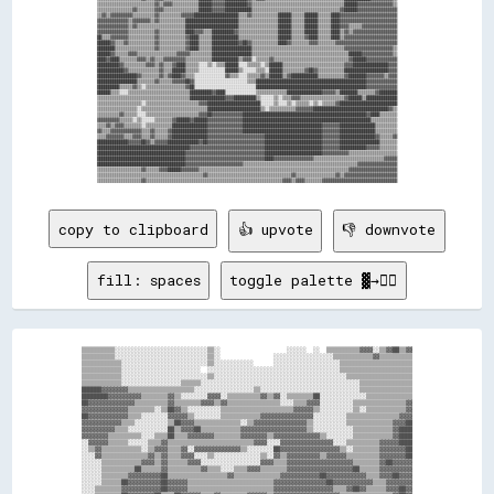
▒▒▒▒▒▒▒▒▒▒▒▒▒▒▒▒▒▒▒▒▒▒▒▒▒▒▓▓▒▒▓▓▓▓▒▒▒▒▒▒▒▒▒▒▒▒██████▓▓▓▓▓▓██████████▓▓▒▒▒▒▒▒▒▒▒▒▒▒▒▒▒▒▒▒▒▒▒▒▒▒▒▒▒▒▒▒▒▒▒▒▒▒▒▒▒▒▒▒██████▓▓▓▓▓▓▓▓▓▓▓▓▓▓▓▓▒▒

▒▒▒▒▒▒▒▒▒▒▒▒▒▒▒▒▓▓▒▒▒▒▒▒▒▒▓▓▓▓▒▒▒▒▒▒▒▒▒▒▒▒▒▒▒▒██████▓▓▓▓▓▓████████████▒▒▒▒▒▒▒▒▒▒▒▒▒▒▒▒▒▒▒▒▒▒▒▒▒▒▒▒▒▒▒▒▒▒▒▒▒▒▒▒▓▓██████▓▓▓▓▓▓▓▓▓▓▓▓▓▓▓▓▓▓

▒▒▓▓▒▒▓▓▓▓▓▓▓▓▓▓▒▒▒▒▒▒▒▒▒▒▓▓▒▒▒▒▒▒▒▒▒▒▓▓▓▓▓▓████████████████████▒▒▒▒▓▓▒▒▒▒▒▒▒▒▒▒▒▒██████▒▒▒▒▒▒██████▒▒▒▒▒▒████▓▓▓▓▓▓▓▓▓▓▓▓▓▓▓▓▓▓▓▓▓▓▓▓▓▓

▓▓▓▓▓▓▓▓▓▓▓▓▓▓▒▒▓▓▓▓▓▓▓▓▒▒▓▓▒▒▒▒▒▒▒▒▒▒▒▒████████████████████████▒▒▒▒▒▒▒▒▒▒▒▒▒▒▒▒▒▒██████▒▒▒▒▒▒██████▒▒▒▒▒▒████▓▓▓▓▓▓▓▓▓▓▓▓▓▓▓▓▓▓▓▓▓▓▓▓▓▓

▓▓▓▓▓▓▓▓▓▓▓▓▓▓▒▒▓▓▒▒▒▒▒▒▒▒▒▒▒▒▒▒▒▒▒▒▒▒▒▒████████████████████████▒▒▒▒▒▒▒▒▒▒▒▒▒▒▒▒▒▒██████▒▒▒▒▒▒██████▒▒▒▒▒▒████▓▓▓▓▒▒▒▒▒▒▓▓▓▓▓▓▓▓▓▓▓▓▓▓▓▓

▓▓▓▓▓▓▓▓▓▓▓▓▓▓▒▒▒▒▒▒▒▒▒▒▒▒▓▓▒▒▒▒▒▒▒▒▒▒▒▒████▓▓▓▓▒▒▒▒██████████▓▓▒▒▒▒▒▒▒▒▒▒▒▒▒▒▒▒▒▒██████▒▒▒▒▒▒██████▒▒▒▒▒▒████▒▒▓▓▒▒▓▓▓▓▓▓▓▓▓▓▓▓▓▓▓▓▓▓▓▓

██▒▒▒▒▓▓▓▓▓▓▓▓▒▒▒▒▒▒▒▒▒▒▒▒▓▓▒▒▒▒▒▒▒▒▒▒▒▒▓▓████▒▒▒▒▒▒████████████▒▒▒▒▒▒▒▒▒▒▒▒▒▒▒▒▒▒██████▒▒▒▒▒▒▓▓████▒▒▒▒▒▒████▒▒▓▓▓▓▓▓▓▓▓▓▓▓▓▓▓▓▓▓▓▓▓▓▓▓

██████▓▓▒▒▒▒▓▓▒▒▒▒▒▒▒▒▒▒▒▒▓▓▒▒▒▒▒▒▒▒▒▒▒▒▓▓████▒▒▒▒▒▒████████████▓▓██▓▓▒▒▒▒▒▒▒▒▒▒▒▒████▓▓▒▒▒▒▒▒▒▒▓▓▓▓▒▒▒▒▒▒▒▒▓▓▓▓▓▓▓▓▓▓▓▓▓▓▓▓▓▓▓▓▓▓▓▓▓▓▓▓

████████▒▒▒▒▒▒▒▒▒▒▒▒▒▒▒▒▒▒▓▓▒▒▒▒▒▒▒▒▒▒▒▒▓▓████▒▒▒▒▒▒██████████████████▒▒▒▒▒▒▒▒▒▒▒▒▒▒▒▒▒▒▒▒▒▒▒▒▒▒▒▒▒▒▒▒▒▒▒▒▒▒▒▒▒▒▓▓▓▓▓▓▓▓▓▓▓▓▓▓▓▓▓▓▓▓▓▓▒▒

██████▓▓▒▒▒▒▒▒▓▓▓▓▒▒▒▒▒▒▒▒▒▒▒▒▒▒▒▒▒▒▓▓▓▓▓▓▒▒▒▒▒▒▒▒▒▒██████████████████▒▒▒▒▒▒▒▒▒▒▒▒▒▒▒▒▒▒▒▒▒▒▒▒▒▒▒▒▒▒▒▒▒▒▒▒▒▒▒▒▒▒▒▒██████▓▓▓▓▓▓▓▓▓▓▓▓▓▓▒▒

████▓▓████▒▒▒▒▒▒▒▒▓▓▓▓▒▒▓▓▒▒▒▒▓▓▓▓▓▓▓▓▓▓▒▒▒▒▒▒▒▒▒▒▒▒████████████▒▒▓▓▓▓░░▒▒▒▒▒▒▓▓▒▒▒▒▒▒▒▒▒▒▒▒▒▒▒▒▒▒▒▒▒▒▒▒▒▒▒▒▒▒▒▒▒▒▓▓██████▓▓▓▓▓▓▓▓▓▓▓▓▓▓

██████████▓▓▒▒▒▒▒▒▒▒▒▒▓▓▓▓▒▒▓▓▒▒▒▒▓▓████▒▒▒▒▒▒░░░░▒▒░░▒▒▒▒██████░░░░▒▒▒▒▒▒░░▒▒██████▒▒▒▒▒▒▒▒▒▒▒▒▒▒▒▒▒▒▒▒▒▒▒▒▒▒▒▒▓▓▓▓████████████████▓▓▓▓

████████████▓▓▒▒▒▒▒▒▒▒▒▒▒▒▒▒▓▓▒▒▒▒██████▒▒▒▒▒▒░░░░░░░░░░░░██████▒▒░░░░░░▒▒▒▒░░██████▒▒▒▒▒▒▒▒▒▒▓▓██▓▓▒▒▒▒▒▒▒▒▒▒▒▒████████████████████▓▓▓▓

██████████████████▓▓▒▒▒▒▒▒▒▒▓▓▒▒▓▓████▓▓▒▒▒▒░░░░░░░░░░░░░░▓▓▒▒▒▒░░░░▒▒▒▒▒▒▓▓▒▒██████▒▒▓▓████████████▒▒▒▒▒▒▒▒▒▒▒▒▓▓████████▓▓▓▓▓▓▓▓▒▒▓▓▓▓

██████████████████▒▒▒▒▒▒▒▒▓▓▒▒▒▒▒▒▓▓▓▓▓▓██▓▓░░░░░░░░░░░░░░░░░░░░░░░░▒▒▒▒██████████████████████████████████████████████████▓▓▓▓▓▓▓▓▓▓▓▓▓▓

██████████▒▒▒▒▒▒▓▓▒▒░░▒▒▒▒▒▒▒▒▒▒▒▒▒▒▒▒▒▒▓▓██░░░░░░░░░░░░░░░░░░░░░░░░░░░░██████████████████████████████████████████████████▓▓▓▓▓▓▓▓▓▓▓▓▓▓

██████▒▒▒▒░░░░▒▒▒▒▒▒▒▒▒▒▒▒▒▒▒▒▒▒▒▒▒▒▒▒▒▒▒▒██████████▓▓████░░░░░░░░░░░░░░▒▒▒▒▒▒▒▒▒▒▒▒▒▒████████████████▓▓▓▓▓▓▒▒████████▒▒▒▒▒▒▒▒▓▓████████

▒▒▒▒▒▒▒▒▒▒▒▒▒▒▒▒▒▒▒▒▒▒▒▒▒▒▒▒▒▒▒▒▒▒▒▒▒▒▒▒▒▒████████████████▓▓▓▓██████████▒▒░░░░░░▒▒░░▒▒▒▒▓▓▓▓▒▒▒▒▒▒▒▒▒▒▒▒▒▒▒▒▒▒▒▒▓▓██████▒▒██████████████

▒▒▒▒▒▒▒▒▒▒▒▒▒▒▒▒▒▒▒▒░░▒▒▒▒▒▒▒▒▒▒▒▒▒▒▒▒▒▒▒▒▒▒▒▒▓▓▓▓████████████████████████░░░░░░▒▒░░░░▒▒░░▒▒▒▒▒▒░░▒▒░░▒▒▒▒▒▒▓▓██████████████████████████

▒▒▒▒▒▒▒▒▒▒▒▒▒▒▒▒▒▒░░▒▒▒▒▒▒▒▒▒▒▒▒▒▒▒▒▒▒▒▒▒▒▒▒▒▒▒▒▒▒████████████████████████▒▒░░▒▒▒▒▒▒▒▒▒▒▒▒▓▓▓▓▓▓▓▓██████████████████████████████████▓▓▒▒

▒▒▒▒▒▒▒▒▒▒▓▓▒▒▒▒▒▒░░░░▒▒▒▒▒▒▒▒▒▒▒▒▒▒▒▒▒▒▒▒▒▒▒▒▓▓▓▓██▓▓▓▓▓▓▓▓▓▓▓▓▓▓████████████████████████████████████████████████████████▓▓████▒▒▒▒▒▒▒▒

▓▓▓▓▓▓▓▓▓▓▒▒▒▒▒▒░░▒▒░░░░░░▒▒▒▒▒▒▒▒▓▓██████▓▓██████▓▓▓▓▓▓▓▓▓▓▓▓▓▓▓▓██████████████████████████████████████████████████████████▒▒▒▒▒▒▒▒▒▒▒▒

▒▒▒▒▓▓▒▒▓▓▓▓▒▒▒▒▒▒▒▒░░▒▒▒▒▒▒▒▒▒▒▒▒████████████████▓▓▓▓▓▓▓▓▓▓▓▓▓▓▓▓████████████████████████████████████▓▓▓▓▓▓▓▓████████████████▒▒▒▒▒▒▒▒▒▒

▓▓▒▒▒▒▓▓▓▓▓▓▓▓▓▓▓▓▓▓▒▒▒▒▓▓▒▒▒▒▒▒▓▓████████████████▓▓▓▓▓▓▓▓▓▓▓▓▓▓▓▓████████████████████████████████████▓▓▓▓▓▓▓▓████████████████▒▒▒▒▒▒▒▒▒▒

▒▒▒▒▓▓▓▓▓▓▓▓▒▒▒▒▓▓▓▓▒▒▒▒▓▓▒▒▒▒▒▒▓▓████████████████▓▓▓▓▓▓▓▓▓▓▓▓▓▓▓▓▓▓▓▓▓▓▓▓▓▓██████████████████████████▓▓▓▓▓▓▓▓████████████████▓▓▒▒▒▒▒▒▓▓

██████████████▓▓▓▓▓▓██▓▓▒▒▓▓▓▓▓▓██████████████▓▓██▓▓▓▓▓▓▓▓▓▓▓▓▓▓▓▓▓▓▓▓▓▓▓▓▓▓██████████████████████████▓▓▓▓▓▓▓▓██████████████████▒▒▒▒▒▒▒▒

██████████████████████████████████████████▓▓▓▓▓▓▓▓▓▓▓▓▓▓▓▓▓▓▓▓▓▓▓▓▓▓▓▓▓▓▓▓▓▓██████████████████████████▓▓▓▓▓▓▓▓████████████▓▓▓▓▓▓▒▒▒▒▒▒▒▒

████████████████████████████████████████▓▓▓▓▓▓▓▓▓▓▓▓▓▓▓▓▓▓▓▓▓▓▓▓▓▓▓▓▓▓▓▓▓▓▓▓██████████████████████████▓▓▓▓▓▓▓▓▓▓▓▓▒▒▒▒▒▒▒▒▒▒▒▒▒▒▒▒▒▒▒▒▒▒

████████████████████████████████████████▓▓▓▓▓▓▓▓▓▓▓▓▓▓▓▓▓▓▓▓▓▓▓▓▓▓▓▓▓▓▓▓▓▓▓▓████▓▓▓▓▓▓▓▓▓▓▓▓▓▓▓▓▓▓▒▒▒▒▒▒▒▒▒▒▒▒▒▒▒▒▒▒▒▒▒▒▒▒▒▒▒▒▒▒▒▒▓▓▓▓▓▓

████████████████████████████████████████▓▓▓▓▓▓▓▓▓▓▓▓▓▓▓▓▓▓▓▓▓▓▓▓▓▓▒▒▒▒▒▒▒▒▒▒▒▒▒▒▒▒▒▒▒▒▒▒▒▒▒▒▒▒▒▒▒▒▒▒▒▒▒▒▒▒▒▒▒▒▒▒▒▒▒▒▒▒▓▓▓▓▓▓▓▓▓▓▓▓▓▓▓▓▓▓

▒▒▒▒▒▒▒▒▒▒▒▒▒▒▒▒▒▒▒▒▓▓▒▒▒▒▒▒▓▓▓▓██████▓▓▓▓▓▓▓▓▒▒▒▒▒▒▒▒▒▒▒▒▒▒▒▒▒▒▒▒▒▒▒▒▒▒▒▒▒▒▒▒▒▒▒▒▒▒▒▒▒▒▒▒▒▒▒▒▒▒▒▒▒▒▒▒▒▒▒▒▒▒▒▒▒▒▒▒▓▓▓▓▓▓▓▓▓▓▓▓▓▓▓▓▓▓▓▓▓▓

▒▒▒▒▒▒▒▒▒▒▒▒▒▒▒▒▒▒▒▒▒▒▒▒▒▒▒▒▒▒▒▒▒▒▒▒▒▒▒▒▒▒▒▒▒▒▒▒▓▓▒▒▒▒▒▒▒▒▒▒▒▒▒▒▒▒▒▒▒▒▒▒▒▒▒▒▒▒▒▒▒▒▒▒▒▒▒▒▓▓▒▒▒▒▒▒▒▒▒▒▒▒▒▒▒▒▒▒▓▓▒▒▓▓▓▓▓▓▓▓▓▓▓▓▓▓▓▓▓▓▓▓▓▓▓▓

copy to clipboard
👍 upvote
👎 downvote
fill: spaces
toggle palette ▓→✊🏽
▒▒▒▒▒▒▒▒▒▒░░░░░░░░░░░░░░░░░░░░░░░░░░░░▒▒░░                    ░░░░░░  ░░  ▒▒▒▒▒▒▒▒▒▒▓▓▓▓░░▒▒▓▓██▒▒▓▓

▒▒▒▒▒▒▒▒▒▒░░░░░░░░░░░░░░░░░░░░░░░░░░░░▒▒░░                ░░░░░░░░░░░░░░░░░░▒▒▒▒▒▒▒▒▒▒▒▒▓▓▒▒▒▒▒▒▒▒▒▒

▒▒▒▒▒▒▒▒▒▒▒▒░░░░░░░░░░░░░░░░░░░░░░░░░░▒▒░░░░░░░░░░░░      ░░░░░░░░░░░░░░░░░░░░▒▒▒▒▒▒▒▒▒▒▒▒▒▒▒▒▒▒▒▒▒▒

▒▒▒▒▒▒▒▒▒▒▒▒░░░░░░░░░░░░░░░░░░░░░░░░  ░░░░░░░░░░░░░░░░░░░░░░░░░░░░░░░░░░░░░░░░▒▒▒▒▒▒▒▒▒▒▒▒▒▒▒▒▒▒▒▒▒▒

▒▒▒▒▒▒▒▒▒▒▒▒░░░░░░░░░░░░░░░░░░░░░░░░░░▒▒░░░░░░░░░░░░░░░░░░░░░░░░░░░░░░░░░░░░░░░░▒▒▒▒▒▒▒▒▒▒▒▒▒▒▒▒▒▒▒▒

▒▒▒▒▒▒▒▒▒▒▒▒░░░░░░░░░░░░░░░░░░▒▒▒▒▒▒░░░░░░░░░░░░░░░░░░░░░░░░░░░░░░░░░░░░░░░░░░░░░░░░▒▒▒▒▒▒▒▒▒▒▒▒▒▒▒▒

██████▓▓▓▓▓▓▓▓▒▒▒▒▒▒▒▒▒▒▒▒▒▒▒▒▒▒▒▒░░░░░░░░░░░░░░░░░░▒▒░░░░░░░░░░░░░░░░░░░░░░░░░░░░░░▒▒▒▒▒▒▒▒▒▒▒▒▒▒▒▒

████████▓▓▓▓▓▓▓▓▓▓▒▒▒▒▒▒▒▒▓▓▒▒░░░░░░░░▓▓▓▓░░▒▒▒▒▒▒▒▒▒▒▓▓▒▒▓▓░░▒▒▒▒▒▒▒▒██░░░░░░░░░░░░░░▒▒▒▒▒▒▒▒▒▒▒▒▒▒

██▓▓▓▓▓▓▓▓▓▓▓▓▓▓▒▒▒▒▒▒▒▒▒▒▓▓▒▒▒▒▒▒▒▒▓▓▓▓▒▒▓▓▒▒▒▒▒▒▒▒▒▒▒▒▒▒▒▒░░░░▒▒▒▒▓▓▓▓░░░░░░░░░░▒▒▒▒▒▒▒▒▒▒▒▒▒▒▒▒▓▓

▓▓▓▓▓▓▓▓▓▓▓▓▓▓▒▒▒▒▒▒▒▒░░▒▒██▓▓▒▒░░░░░░░░░░▒▒▒▒▒▒▒▒▒▒▒▒▒▒▒▒▒▒▒▒▒▒▓▓▓▓▓▓▒▒░░░░░░░░░░▒▒░░▒▒▒▒▒▒▒▒▒▒▒▒▓▓

██▓▓▓▓▓▓▓▓▓▓▓▓▒▒▒▒░░░░░░░░▓▓▓▓▓▓▒▒░░░░░░░░▒▒▒▒▒▒▒▒▒▒▒▒▓▓▓▓▓▓▓▓▓▓▓▓▓▓▓▓░░░░░░░░░░▒▒▒▒▒▒▒▒▒▒▒▒▒▒▒▒▓▓▓▓

▓▓▓▓▓▓▓▓▓▓▓▓▒▒▒▒░░░░░░░░░░▒▒██▓▓▓▓▒▒▒▒▒▒▒▒▒▒▒▒▒▒░░▒▒▓▓▓▓▓▓▓▓▓▓▓▓▓▓▓▓▒▒░░░░░░░░░░▒▒▒▒▒▒▒▒▒▒▒▒▒▒▓▓▓▓██

▓▓▓▓▓▓▓▓▓▓▒▒▒▒░░░░░░░░░░░░██▒▒▓▓▓▓██▒▒▒▒▒▒▒▒▒▒▒▒▓▓▓▓▓▓▓▓▓▓▓▓▓▓▓▓▓▓▓▓▒▒░░░░░░░░░░░░▒▒▒▒▒▒▒▒▒▒▒▒▓▓████

▓▓▓▓▓▓▓▓▒▒▒▒▒▒▒▒▒▒░░░░▒▒▒▒██▒▒▒▒▓▓▓▓▓▓▓▓▒▒▒▒▒▒▒▒▓▓▓▓▓▓▓▓▒▒▓▓▓▓▓▓▓▓▓▓▓▓▓▓▒▒░░░░░░░░▒▒▒▒▒▒▒▒▒▒▒▒▓▓████

░░▓▓▓▓▓▓▒▒▒▒▒▒░░░░░░▒▒▒▒▓▓▒▒▒▒▒▒▒▒▒▒▒▒▒▒▒▒▒▒▒▒▒▒▒▒▒▒▓▓▓▓░░░░▓▓▓▓▓▓▓▓▓▓▓▓▓▓▓▓░░░░▒▒▒▒▒▒▒▒▒▒▓▓▓▓▓▓████

░░▒▒▓▓▒▒▒▒▒▒▒▒▒▒▒▒░░▒▒▓▓▓▓▒▒▒▒▓▓░░▓▓▓▓▓▓▓▓▓▓▓▓▓▓▒▒░░░░░░░░██▓▓▓▓▓▓▓▓▓▓▓▓▓▓▓▓▓▓▒▒░░▒▒▒▒▒▒▒▒▓▓▓▓▓▓▓▓██

░░░░▓▓▒▒▒▒▒▒▒▒▒▒▒▒▒▒▓▓▒▒▓▓▒▒▒▒▓▓▓▓░░░░▒▒░░░░░░░░░░░░░░▒▒░░▓▓▒▒▓▓▓▓▓▓▓▓▓▓▒▒▓▓▓▓▓▓▒▒▒▒▒▒▒▒▒▒▓▓▓▓▓▓▓▓██

░░░░░░▒▒▒▒▒▒▒▒▒▒▒▒▓▓▓▓▒▒▓▓▒▒▒▒▒▒▓▓▓▓░░░░░░░░░░░░░░░░░░▓▓▓▓▒▒▒▒▓▓▓▓▓▓▓▓▓▓▓▓▓▓▓▓▓▓▓▓▒▒▒▒▒▒▒▒▓▓██▓▓▓▓▓▓

░░░░░░▒▒▒▒▒▒▒▒▒▒██▒▒▒▒▒▒▓▓▒▒▒▒▒▒▒▒▒▒▓▓▒▒▒▒░░░░▒▒▒▒▓▓▓▓▒▒▒▒▒▒▒▒▓▓▓▓▓▓▓▓▓▓▓▓▓▓▓▓▓▓▓▓██▒▒▒▒▒▒▓▓▓▓▓▓▓▓▓▓

░░░░░░▒▒▒▒▒▒▒▒▓▓▓▓▓▓▓▓▓▓██▒▒▒▒▒▒▒▒▒▒▒▒▒▒▒▒▒▒▓▓▒▒▒▒▒▒▒▒▒▒▒▒▒▒▓▓▓▓▓▓▓▓▓▓▓▓██▓▓▓▓▓▓▓▓▓▓▓▓▒▒▒▒▓▓▓▓██▓▓▓▓

░░░░░░▒▒▒▒▒▒██▓▓▓▓▓▓▓▓▓▓██▓▓▓▓▓▓▒▒▒▒▒▒▒▒▒▒▒▒▒▒▒▒▒▒▒▒▒▒▒▒▒▒▓▓▓▓▓▓▓▓▓▓▓▓▓▓▓▓██▓▓▓▓▓▓▓▓▓▓▓▓▒▒▒▒▓▓▓▓▓▓▓▓

░░░░▒▒▒▒▒▒▒▒▓▓▓▓▓▓▓▓▓▓▓▓██▓▓▓▓▓▓▒▒▒▒▒▒▒▒▒▒▒▒▒▒▒▒▒▒▒▒▒▒▒▒▒▒▓▓▓▓▓▓▓▓▓▓▓▓▓▓▓▓▓▓▒▒▒▒▓▓██▓▓▒▒▒▒▒▒▓▓▓▓██▓▓
