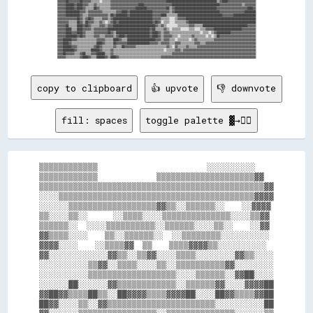
▓▓▓▓▓▓██▓▓▓▓▓▓▓▓██▓▓▓▓▓▓▒▒▒▒▒▒░░▒▒▒▒▒▒▓▓▓▓▓▓▓▓▓▓▓▓▓▓▓▓▓▓▓▓▓▓▓▓▓▓▓▓▓▓▓▓▓▓▓▓▓▓▓▓████████████████████████████████████▒▒▓▓████▓▓▓▓▓▓▓▓▓▓▓▓▓▓▓▓▓▓▓▓

▓▓▓▓▓▓██████▓▓████▓▓▓▓▒▒▒▒▓▓▒▒▒▒▒▒▒▒▒▒▓▓▓▓▓▓▓▓▓▓▓▓▓▓▓▓▓▓▓▓████▓▓▓▓▓▓▓▓▓▓▓▓▓▓▓▓▓▓▓▓██████████████████████████████████▓▓▓▓▓▓▓▓▓▓▓▓▓▓▓▓▒▒▓▓▓▓▓▓▓▓

▓▓▓▓▓▓██████▓▓████▓▓▒▒▒▒▒▒██▓▓▒▒▒▒▒▒▒▒▓▓▓▓▓▓▓▓▓▓▓▓▓▓▓▓▓▓████████▓▓▓▓▓▓▓▓▓▓▓▓▓▓██▒▒▓▓██████████████████████████████▓▓▓▓▓▓▓▓▓▓▓▓▓▓▓▓▓▓▓▓▓▓████▓▓

▓▓▓▓▓▓██████████▓▓▓▓▒▒▓▓▓▓▓▓▓▓▓▓▒▒▒▒▒▒▒▒▒▒▓▓▓▓████▓▓████████████████▓▓▓▓▓▓▓▓▓▓▓▓▒▒▓▓████████████████████████████████▓▓▓▓▓▓▓▓▓▓▓▓▓▓▓▓▓▓████████

▓▓▓▓▓▓██████████▓▓▒▒▒▒▓▓▓▓▓▓▓▓▓▓▓▓▓▓▒▒██▓▓████████▓▓████████████████▓▓▓▓▓▓████▒▒▒▒▒▒▒▒████████████████████████████████▓▓▓▓▓▓▓▓████████████████

▓▓▓▓▓▓▓▓▓▓▓▓▓▓██▓▓▒▒▓▓██▓▓▒▒▒▒▒▒▓▓▓▓▒▒▓▓████████████████████████████▓▓▓▓▓▓▒▒▒▒▒▒░░░░▒▒▓▓▓▓▓▓██████████████████████████████████████████████████

▓▓▓▓▓▓▓▓▒▒▒▒▒▒██▓▓▒▒██▓▓▓▓▒▒▒▒▓▓▒▒░░▒▒▓▓██▓▓████████████████████████▓▓██▓▓░░▒▒▒▒░░░░▒▒▒▒▒▒▒▒▓▓████████████████████████████████████████████████

▓▓▓▓▓▓██▒▒▒▒▒▒████▓▓██▓▓▒▒▒▒▒▒▓▓▓▓▒▒▓▓▓▓██████████████████████████████▓▓▒▒▓▓▒▒░░░░░░░░▒▒▒▒▒▒▒▒▓▓▓▓▒▒▒▒▒▒████████████████████████████████▓▓▓▓▓▓

▓▓▓▓▓▓████▒▒▒▒████▓▓▓▓▓▓▒▒▓▓▓▓▓▓▓▓▓▓██████████████████████████████▓▓██▒▒▒▒▒▒▓▓▒▒░░▒▒▒▒▒▒░░░░░░▒▒▒▒░░░░▒▒▒▒▓▓▓▓▓▓████████████████████▓▓▓▓▓▓▓▓▓▓

▓▓▓▓▓▓████▓▓▓▓████▓▓▒▒▒▒▒▒▓▓▓▓▓▓▓▓▓▓██▓▓▒▒████████████████████████▓▓████▓▓▒▒▓▓▓▓▒▒▒▒▒▒▒▒▒▒▒▒▒▒▒▒▒▒▒▒▒▒░░▒▒▒▒░░▒▒▓▓██████████▓▓▓▓▓▓▓▓▓▓▓▓▓▓▓▓▓▓

▓▓▓▓▓▓████████▓▓██▓▓▒▒▒▒▒▒▓▓▓▓▒▒▒▒▓▓▓▓▓▓▒▒▓▓████▓▓████████████████▓▓████▓▓▒▒▓▓▓▓▓▓▒▒▒▒░░▒▒▒▒▒▒▒▒▓▓▒▒▒▒▒▒▒▒░░▒▒░░▒▒██▓▓▓▓▓▓▓▓▓▓▓▓▓▓▓▓▓▓▓▓▓▓▓▓▓▓

▓▓▓▓██████▓▓▓▓▒▒▒▒▒▒▒▒▒▒▒▒▒▒▓▓▓▓▓▓▒▒▒▒▒▒████▓▓▒▒▒▒████████████████████▓▓▓▓▒▒▓▓▓▓▒▒▒▒░░▒▒▒▒▒▒▒▒░░▒▒▓▓▒▒▒▒▒▒▒▒▒▒▒▒▓▓▓▓▓▓▓▓▓▓▓▓▓▓▓▓▓▓▓▓▓▓▓▓▓▓▓▓▓▓

▓▓▓▓████▓▓▒▒▒▒▒▒▒▒▒▒▒▒▒▒▒▒▒▒████▓▓▒▒▒▒▒▒██▓▓▓▓▓▓▓▓████████████████▓▓▓▓▓▓▒▒▓▓▓▓▓▓▒▒▒▒▓▓▓▓▒▒▒▒▒▒▒▒▒▒▓▓▓▓▒▒▒▒▓▓▓▓▓▓▓▓▓▓▓▓▓▓▓▓▓▓▓▓▓▓▓▓▓▓▓▓▓▓▓▓▓▓▓▓

▓▓▓▓██████▓▓▓▓▒▒▒▒▒▒▒▒▒▒▒▒▓▓██▓▓▒▒▒▒▒▒▒▒▓▓▒▒▒▒██▓▓▓▓▓▓▓▓▒▒▒▒▒▒▒▒▒▒▒▒▒▒▒▒▒▒▒▒▒▒▓▓▒▒░░▓▓▒▒▒▒▒▒▓▓▒▒▒▒▒▒▓▓▓▓▓▓▓▓▓▓▓▓▓▓▓▓▓▓▓▓▓▓▓▓▓▓▓▓▓▓▓▓▓▓▓▓▓▓▓▓▓▓

▓▓▓▓████████▓▓▒▒▒▒▒▒▒▒▒▒██████▓▓▒▒▒▒▒▒▓▓▒▒▒▒▒▒▒▒▒▒▒▒▒▒▒▒▒▒▒▒▒▒▒▒▒▒▒▒▒▒▒▒▒▒▒▒░░▒▒▒▒▒▒▓▓▓▓▒▒▓▓▓▓▓▓▓▓▓▓▓▓▓▓▓▓▓▓▓▓▓▓▓▓▓▓▓▓▓▓▓▓▓▓▓▓▓▓▓▓▓▓▓▓▓▓▓▓▓▓▓▓

▓▓▓▓██▓▓▓▓▓▓▒▒▒▒▓▓██▒▒▒▒▓▓▓▓██████▒▒▒▒▓▓▒▒▒▒▒▒▒▒▒▒▒▒▒▒▒▒▒▒▒▒▒▒▒▒▒▒▒▒▒▒▒▒▒▒▒▒▒▒▒▒▒▒▓▓▓▓▓▓▓▓▓▓▓▓▓▓▓▓▓▓▓▓▓▓▓▓▓▓▓▓▓▓▓▓▓▓▓▓▓▓▓▓▓▓▓▓▓▓▓▓▓▓▓▓▓▓▓▓▓▓▓▓

copy to clipboard
👍 upvote
👎 downvote
fill: spaces
toggle palette ▓→✊🏽
▒▒▒▒▒▒▒▒▒▒▒▒                          ░░░░░░░░░░

▒▒▒▒▒▒▒▒▒▒▒▒              ▒▒▒▒▒▒▒▒▒▒▒▒▒▒▒▒▒▒▒▒▓▓

▒▒▒▒▒▒▒▒▒▒▒▒▒▒▒▒▒▒▒▒▒▒▒▒▒▒▒▒▒▒▒▒▒▒▒▒▒▒▒▒▒▒▒▒▒▒▓▓

░░░░▒▒▒▒▒▒▒▒▒▒▒▒▒▒▒▒▒▒▒▒▒▒▒▒▒▒▒▒▒▒▒▒▒▒▒▒▒▒▒▒▓▓▓▓

░░░░░░▒▒▒▒▒▒▒▒▒▒▒▒▒▒▒▒▒▒▓▓▒▒░░▒▒▒▒▒▒░░    ░░▓▓▓▓

▒▒░░░░▒▒░░      ░░▒▒▒▒░░░░▒▒▒▒▒▒▒▒▒▒▒▒▒▒░░░░▒▒▓▓

▒▒▒▒▒▒░░  ░░░░▒▒▒▒▒▒▒▒▒▒░░▒▒▒▒▒▒░░░░▒▒░░    ░░▓▓

▓▓▒▒▒▒░░░░    ▒▒░░▒▒▒▒▒▒░░  ░░▒▒▒▒▒▒▒▒░░░░░░░░░░

▓▓▓▓░░░░    ░░▒▒▒▒▓▓  ▒▒    ▒▒▒▒▓▓▓▓▒▒░░░░░░░░░░

▓▓░░░░░░░░░░░░▓▓▒▒░░▒▒▓▓░░░░▒▒▒▒░░░░░░░░▓▓▒▒░░░░

░░░░░░░░░░▒▒▓▓░░▒▒▒▒░░░░▒▒░░▒▒▒▒▒▒▒▒▒▒▓▓░░░░░░░░

░░░░░░░░░░▒▒▒▒▒▒▒▒▒▒▒▒▒▒▒▒▒▒░░░░▒▒▒▒▒▒░░▓▓██░░░░

░░░░░░██░░░░░░▓▓▒▒▒▒▒▒▒▒▒▒▒▒░░▒▒▒▒▒▒▓▓░░░░▓▓▓▓██

▓▓██▓▓▒▒▒▒██▒▒░░██▓▓▓▓▒▒▒▒▓▓▓▓██░░░░██▓▓▒▒▒▒▓▓██

██▓▓░░░░▒▒░░▓▓▒▒▒▒▒▒▒▒▒▒▒▒▒▒▒▒▒▒▒▒▒▒░░░░░░░░░░██
