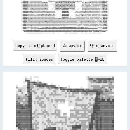
copy to clipboard
👍 upvote
👎 downvote
fill: spaces
toggle palette ▓→✊🏽
          ░░    ░░  ░░░░░░                                                      ░░▒▒░░░░░░░░░░░░░░░░░░░░░░░░░░▒▒

          ▒▒░░░░░░                                                              ░░▒▒▓▓▓▓▒▒▒▒▓▓▓▓▓▓▓▓▓▓▓▓▓▓██▓▓▓▓

          ▓▓██▓▓░░  ░░  ░░                                                        ░░▒▒▒▒▓▓▓▓▒▒▓▓▓▓▒▒▓▓▓▓▒▒▓▓▒▒▒▒

        ░░  ▓▓██▓▓████▓▓▒▒▓▓▒▒                                                    ░░░░▒▒▒▒▒▒▓▓▓▓▓▓▒▒▓▓▓▓▒▒▒▒▓▓▒▒

            ▓▓██▒▒▒▒██▓▓▓▓▓▓▓▓▓▓██▒▒    ░░                                        ░░░░░░░░░░░░░░░░░░░░░░░░▒▒▒▒░░

░░      ░░░░▓▓▓▓▒▒▒▒░░▒▒▓▓██▓▓██▓▓▓▓▓▓▓▓▓▓▓▓▒▒  ░░          ░░                    ░░░░▒▒▒▒▒▒▒▒▒▒░░▒▒▒▒▒▒▒▒▒▒▒▒▒▒

▒▒░░░░░░░░░░████▒▒▒▒░░░░░░▒▒▒▒▒▒░░▒▒▓▓▒▒▓▓▓▓████▒▒██▓▓▒▒▒▒  ░░            ░░      ░░░░░░▒▒▒▒▒▒▒▒▒▒▓▓▒▒░░░░▓▓▒▒▒▒

  ▒▒▒▒░░░░░░▓▓▓▓▓▓░░░░░░▒▒░░░░░░░░░░░░▒▒░░░░▒▒▒▒░░▓▓▓▓██▓▓██████▓▓▓▓██████▓▓██▒▒▓▓▓▓▒▒▒▒▓▓▓▓▓▓▓▓▓▓░░▒▒▓▓▒▒░░▓▓░░

░░▒▒▓▓░░░░░░▓▓██▒▒▒▒▒▒░░░░░░░░▒▒░░░░░░░░░░▒▒▒▒░░░░░░▒▒▒▒░░▓▓▒▒██▓▓██▓▓██▓▓▓▓████▓▓████████████▓▓▓▓▓▓▒▒▓▓▓▓▒▒▒▒░░

░░░░░░▒▒░░  ▒▒▓▓▓▓░░▒▒▒▒░░░░▒▒▒▒░░░░░░░░▒▒░░▒▒░░░░░░░░░░▒▒░░▒▒░░▒▒▒▒▒▒▒▒░░▒▒▒▒▒▒▓▓▒▒▒▒▒▒▒▒▒▒████▓▓▓▓▒▒▒▒▒▒▒▒▒▒▒▒

▒▒░░░░░░░░▓▓░░▓▓██░░░░░░░░░░▒▒░░▒▒░░░░▒▒▒▒▒▒▒▒▒▒▒▒▒▒░░░░░░░░░░░░▒▒░░░░░░░░░░░░▒▒▒▒░░▒▒▒▒░░░░████▒▒▒▒▒▒▒▒▒▒░░░░  

▒▒▒▒▒▒░░▒▒▒▒██████░░░░░░▒▒░░░░░░▒▒░░░░░░░░▒▒░░░░░░░░░░░░▒▒░░▒▒▒▒▒▒▒▒░░░░░░░░░░░░░░░░░░░░░░░░██▓▓▒▒▒▒░░▒▒▒▒▒▒▒▒▒▒

▒▒▓▓▒▒▒▒▒▒▒▒▒▒████░░░░▒▒▒▒▒▒▒▒▒▒░░▒▒▒▒░░░░░░░░░░░░░░░░░░░░░░░░░░░░░░░░▒▒░░░░▒▒░░▒▒░░░░▒▒░░▓▓██▓▓▒▒▓▓▒▒▒▒▒▒▓▓▒▒▒▒

▒▒▒▒▒▒▒▒░░▒▒▒▒████░░░░░░░░▒▒░░░░░░░░▒▒░░▒▒░░▒▒▒▒▒▒▒▒▒▒▒▒░░░░░░░░░░░░▒▒▒▒▒▒▒▒░░░░░░░░▒▒░░▒▒████▓▓▓▓████▒▒████▒▒██

▓▓▒▒▒▒▒▒▒▒▒▒▓▓████░░▒▒░░▒▒░░▒▒▒▒░░░░░░░░▒▒░░░░▒▒░░▒▒░░▒▒    ░░▒▒░░░░░░░░░░░░░░░░░░░░░░░░░░██████████████████████

▓▓▓▓░░░░▒▒▒▒▒▒████░░▒▒░░▒▒▒▒▒▒▒▒░░░░░░░░░░░░░░░░░░░░░░░░    ░░░░░░░░▒▒░░░░░░░░░░░░▒▒▒▒░░▒▒██████▓▓▓▓▓▓▓▓▓▓▓▓██▓▓

▓▓▓▓▓▓▓▓▒▒▓▓▓▓████░░░░░░░░▒▒▒▒░░▒▒░░░░░░░░▒▒░░░░            ░░░░░░░░▒▒▒▒▒▒▒▒▒▒▒▒▒▒░░▒▒▒▒▓▓████▓▓▓▓▓▓▓▓▓▓▓▓▓▓▓▓▓▓

▓▓▓▓▓▓██▓▓▓▓▓▓████░░░░░░░░░░▒▒▒▒▒▒░░░░░░░░░░▒▒░░                  ░░░░░░░░▒▒░░▒▒░░▒▒░░░░████████▓▓▓▓▓▓▓▓▓▓▓▓▓▓▓▓

▓▓▓▓▓▓████▓▓▓▓▓▓██░░░░░░░░░░░░░░░░░░░░░░░░░░░░░░                  ▒▒░░░░░░░░▒▒▒▒▒▒░░░░▒▒████████▓▓▓▓▓▓▓▓▓▓▓▓▓▓▓▓

▓▓▓▓▓▓▓▓▓▓▓▓▓▓████░░░░▒▒░░░░▒▒░░▒▒░░░░░░░░░░▒▒▒▒▒▒░░          ▒▒▒▒▒▒▒▒▒▒▒▒▒▒▒▒▒▒▒▒▒▒▒▒▒▒████████▓▓▓▓▓▓▓▓▓▓▓▓▓▓▓▓

▓▓██▓▓▓▓▓▓▓▓▓▓▓▓██░░▒▒░░░░░░░░▒▒▒▒▒▒░░░░░░░░▒▒░░▒▒░░          ░░░░░░▒▒▒▒░░░░░░▒▒░░▒▒▒▒▒▒████▓▓▓▓▓▓▓▓▓▓▓▓▓▓▓▓▓▓▓▓

▓▓▓▓▓▓▓▓▓▓▓▓▓▓▓▓██▒▒▒▒░░▒▒▒▒▒▒▒▒░░▒▒▒▒░░▒▒▒▒▒▒▒▒▒▒░░  ▒▒▒▒    ▒▒▒▒░░▒▒▒▒▒▒▒▒▒▒▒▒▒▒░░░░▓▓██▓▓██▓▓▓▓▓▓▓▓▓▓▓▓▓▓▓▓▓▓

▓▓▓▓▓▓▓▓▓▓▓▓▓▓▓▓██░░░░▒▒░░░░░░░░▒▒░░▒▒░░░░░░░░▒▒▒▒░░  ░░░░    ▒▒▒▒▒▒▒▒░░░░▒▒▒▒▒▒░░▒▒▒▒████▓▓▓▓▓▓▓▓▓▓▓▓▓▓▓▓▓▓▓▓▓▓

▓▓▓▓▓▓▓▓▓▓▓▓▓▓▓▓██▒▒▒▒░░▒▒░░░░░░▒▒░░░░░░░░░░▒▒░░▒▒▒▒▒▒▒▒▒▒░░░░▒▒▒▒▒▒▒▒▒▒▒▒▒▒▒▒▒▒▒▒▒▒░░████▓▓██▓▓██▓▓▓▓▓▓▓▓▓▓▓▓▓▓

▓▓▓▓▓▓▓▓▓▓▓▓▓▓▓▓██▒▒░░░░░░░░░░░░░░░░▒▒░░░░░░░░░░░░░░░░░░▒▒░░▒▒░░░░░░░░▒▒░░░░░░░░░░▒▒▒▒████▓▓▓▓▓▓██▓▓▓▓▓▓▓▓▓▓▓▓▓▓

▓▓▓▓▓▓▓▓▓▓▓▓▓▓▓▓██░░░░▒▒░░░░░░░░░░▒▒▒▒▒▒░░░░░░░░░░▒▒░░░░▒▒░░░░░░░░▒▒░░░░▒▒▒▒▒▒▒▒▒▒▒▒▒▒██▒▒▓▓██▓▓██▓▓▓▓▓▓▓▓▓▓▓▓██

██▓▓▓▓▓▓▓▓▓▓▓▓▓▓██░░▒▒░░▒▒░░░░▒▒░░░░▒▒▒▒▒▒░░▒▒▒▒▒▒▒▒▒▒▒▒▒▒░░░░▒▒▒▒░░▒▒▒▒░░▒▒▒▒▒▒░░▒▒▓▓██▒▒▓▓██▓▓██▓▓▓▓▓▓▓▓▓▓▓▓██

▓▓██▓▓▓▓▓▓▓▓▓▓▓▓██▒▒▒▒▒▒▒▒░░░░░░▒▒░░▒▒░░▒▒▒▒▒▒░░░░░░▒▒░░▒▒░░░░░░░░░░▒▒░░▒▒▒▒▒▒▒▒░░▒▒████▓▓▓▓██▓▓██▓▓▓▓▓▓▓▓▓▓▓▓▓▓

██▓▓▓▓▓▓▓▓▓▓▓▓▓▓██▒▒░░▒▒░░░░░░░░░░▒▒░░▒▒░░░░░░░░░░░░░░░░░░▒▒▒▒▒▒▓▓▓▓██████▒▒▒▒▒▒▒▒▒▒████▒▒▓▓██▓▓██▓▓▓▓▓▓▓▓▓▓▓▓██

░░██▓▓▓▓▓▓▓▓▓▓▓▓██▒▒░░▒▒▒▒░░░░░░░░▒▒▓▓▓▓▓▓████░░▒▒░░▒▒░░░░░░░░░░██████████░░▒▒▒▒▒▒▒▒████▒▒▓▓██▓▓██▓▓▓▓▓▓▓▓▓▓▓▓▓▓

░░▒▒██▓▓▓▓▒▒▓▓▓▓██▓▓▒▒▒▒░░░░░░░░██████████████░░▒▒▒▒▒▒░░▒▒░░░░▒▒▓▓▓▓▓▓▒▒▒▒▒▒▒▒▒▒░░▓▓██▓▓▒▒▒▒██████▓▓▓▓▓▓██▓▓▓▓▓▓
