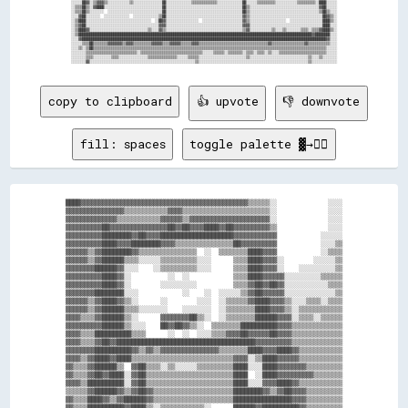
copy to clipboard
👍 upvote
👎 downvote
fill: spaces
toggle palette ▓→✊🏽
████▓▓▓▓▓▓▓▓▓▓▓▓▓▓▓▓▓▓▓▓▓▓▓▓▓▓▓▓▓▓▓▓▓▓▓▓▓▓▓▓▓▓▓▓▓▓▒▒▒▒▒▒░░              ░░░░

▓▓▓▓▓▓▓▓▓▓▓▓▓▓▓▓▒▒▒▒▒▒▒▒▒▒▒▒▓▓▓▓▒▒▒▒▒▒▒▒▒▒▒▒▒▒▒▒▒▒▒▒▒▒▒▒░░              ░░░░

▓▓▓▓▓▓▓▓▓▓▓▓▓▓▒▒▒▒▒▒▒▒▒▒▒▒▓▓▓▓▓▓▒▒▓▓▓▓▓▓▓▓▓▓▓▓▓▓▓▓▓▓▓▓▓▓░░              ░░░░

▓▓▓▓▓▓▓▓▓▓██▓▓▓▓▓▓▓▓▓▓▓▓▓▓▓▓██▓▓██▓▓▓▓████▓▓██▓▓▓▓▓▓▓▓▓▓▒▒              ░░░░

▓▓▓▓▓▓▓▓▓▓████████▓▓██▓▓▓▓████████████████████▓▓▓▓▓▓▓▓▓▓▓▓            ░░░░░░

▓▓▓▓▓▓▓▓▓▓████▓▓▓▓████████▓▓▓▓▒▒▒▒▒▒▒▒▒▒▒▒▒▒▒▒██▓▓▓▓▓▓▓▓▓▓            ░░░░▒▒

▓▓▓▓▓▓▒▒▓▓████████▓▓▒▒▒▒▒▒▒▒▒▒▒▒▒▒▒▒  ░░  ▒▒▒▒▒▒▒▒████▓▓▓▓            ░░▒▒▒▒

▓▓▓▓▓▓▒▒▓▓██████▒▒▒▒░░░░░░▒▒▒▒▒▒▒▒▒▒░░░░      ▒▒▒▒████▓▓▓▓░░        ░░░░░░▒▒

▓▓▓▓▓▓▓▓██████▓▓░░░░    ░░▒▒▒▒▒▒▒▒▒▒░░░░      ▒▒▒▒████▓▓▓▓░░    ░░░░░░░░░░▒▒

▓▓▓▓▓▓▓▓▓▓████▓▓░░          ░░  ░░            ▒▒▒▒████▓▓▓▓▓▓░░░░░░░░░░▒▒▒▒▒▒

▓▓▓▓▓▓▓▓▓▓████▓▓░░        ░░░░░░░░░░          ▒▒▒▒▓▓██▓▓██▓▓░░░░░░░░░░░░▒▒▒▒

▓▓▓▓▓▓▓▓████████░░░░            ░░    ░░  ░░░░░░▒▒▓▓██▓▓▓▓▓▓░░░░░░░░░░░░░░▒▒

▓▓▓▓▓▓▒▒▓▓████▓▓▒▒░░      ░░        ░░░░  ░░▒▒▒▒▒▒▓▓████▓▓▓▓▒▒░░░░▒▒▒▒░░▒▒▒▒

▓▓▓▓▓▓▒▒▓▓██████▒▒▒▒░░░░░░░░    ░░░░░░░░  ░░▒▒▒▒▒▒▒▒████▓▓▓▓▒▒░░▒▒▒▒▒▒▒▒▒▒▒▒

▓▓▓▓▒▒▒▒▓▓██████▒▒░░      ▓▓▓▓▓▓▓▓██▒▒░░  ░░▒▒▒▒▒▒▒▒██████▓▓▓▓░░▒▒▒▒░░▒▒▒▒▒▒

▓▓▓▓▓▓▓▓▓▓██████▒▒░░░░    ██▓▓██▓▓▒▒░░  ▒▒▒▒▒▒▒▒██████████▓▓▓▓▒▒▒▒▒▒▒▒▒▒▒▒▒▒

▓▓▓▓▒▒▒▒██████████▒▒▒▒      ░░  ░░  ░░░░▒▒▒▒▓▓▓▓██▓▓▓▓▓▓██▓▓▓▓▒▒▒▒▒▒▒▒▒▒▒▒▒▒

▓▓▓▓▒▒▒▒▓▓██▓▓██████████████████████████████████████▓▓▓▓▓▓▓▓▓▓▒▒▒▒▒▒▒▒▒▒▒▒▒▒

▓▓▓▓▓▓▓▓██████████▓▓▒▒▓▓▒▒▓▓▓▓▓▓▓▓▓▓▓▓▓▓▓▓▒▒▒▒▒▒▒▒████▓▓▓▓████▓▓▒▒▒▒▒▒▒▒▒▒▒▒

▓▓▓▓▒▒▓▓████▓▓████▒▒▒▒▒▒▒▒▒▒▒▒▒▒▒▒▒▒▒▒▒▒▒▒▒▒▒▒▓▓▓▓░░▒▒████▓▓▓▓▓▓▒▒▒▒▒▒▒▒▒▒▒▒

▓▓▒▒▒▒▓▓██████▒▒  ▓▓██▒▒▒▒░░▒▒░░░░░░▒▒▒▒▒▒▒▒▒▒████░░░░████▓▓▓▓▓▓▓▓▒▒▒▒▒▒▒▒▒▒

▓▓▒▒▒▒▓▓██▓▓████░░▓▓██▒▒▒▒▒▒▒▒▒▒▒▒▒▒▒▒▒▒▒▒▒▒▒▒████  ░░████▓▓▓▓▓▓▓▓▓▓▒▒▒▒▒▒▒▒

▓▓▓▓▒▒██████████░░▓▓██▒▒▒▒▒▒▒▒▒▒▒▒▒▒▒▒▒▒▒▒▒▒▒▒████░░░░▓▓▓▓████▓▓▒▒▒▒▒▒▒▒▒▒▒▒

▒▒▒▒▒▒▓▓██████▓▓▒▒▓▓██▓▓▒▒▒▒▒▒▒▒▒▒▒▒▒▒▒▒▒▒▒▒▒▒████████▓▓▒▒▓▓██▓▓▓▓▒▒▒▒▒▒▒▒▒▒

▓▓▒▒▒▒████▓▓▒▒▓▓██████▓▓▒▒▒▒▒▒▒▒▒▒▒▒▒▒▒▒▒▒▒▒▒▒████████████████▓▓▓▓▒▒▒▒▒▒▒▒▒▒

▓▓▒▒▒▒██████████▓▓████▒▒░░▒▒▒▒▒▒▒▒▒▒▒▒░░      ██████▓▓██████████▓▓▒▒▒▒▒▒▒▒▒▒
