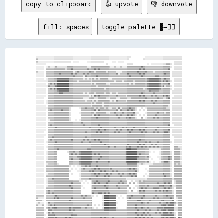
copy to clipboard
👍 upvote
👎 downvote
fill: spaces
toggle palette ▓→✊🏽
░░░░░░░░░░░░░░░░░░░░░░░░░░░░░░░░░░░░░░░░░░░░░░░░░░░░░░░░░░░░░░░░░░░░░░░░░░░░░░░░░░░░░░░░░░░░░░░░░░              ░░░░░░░░░░░░░░░░░░░░░░░░░░░░░░░░░░░░░░
▒▒░░░░░░░░░░░░░░░░░░░░░░░░░░░░░░░░░░░░░░░░░░░░░░░░░░░░░░░░░░░░░░░░░░░░░░░░░░░░░░░░░░░░░░░░░░░░░░              ░░░░░░░░░░░░░░░░░░░░░░░░░░░░░░░░░░░░░░░░
▒▒░░░░░░░░░░░░░░░░░░░░░░░░░░░░░░░░░░  ░░░░░░        ░░░░░░░░░░░░░░░░░░        ░░░░  ░░░░░░                                                    ░░░░░░░░
░░░░░░░░░░                                                              ░░                    ░░░░░░              ░░  ░░░░░░░░░░░░░░░░▒▒▒▒░░  ░░░░░░░░
░░░░░░░░  ░░▒▒░░░░░░▒▒░░░░░░░░░░▒▒▒▒▒▒▒▒▒▒▒▒▒▒▒▒▒▒▒▒░░░░▒▒▒▒▒▒▒▒▒▒▒▒▒▒▒▒▒▒▒▒░░░░▒▒░░░░▒▒░░░░░░▒▒▒▒▒▒▒▒▒▒▒▒▒▒▓▓▒▒▒▒▒▒▒▒▒▒▒▒▒▒▒▒▒▒▒▒▒▒▒▒▒▒▒▒░░  ░░░░░░░░
░░░░░░░░  ▒▒▒▒▒▒▒▒▒▒▒▒▒▒▒▒▒▒▒▒░░▒▒▒▒▓▓▒▒▒▒▒▒▒▒▒▒▒▒▒▒▓▓▒▒▒▒▒▒▓▓▒▒▓▓▒▒▒▒▒▒▒▒▒▒▒▒▒▒▒▒▒▒▒▒▒▒▒▒▒▒▒▒▒▒▒▒▒▒▒▒▒▒▒▒▓▓▒▒▓▓▒▒▒▒▒▒▒▒▒▒▒▒▒▒▒▒▒▒▒▒▒▒▒▒▓▓    ░░░░░░░░
▒▒░░░░░░  ▒▒▒▒▒▒▒▒▒▒▒▒▒▒▒▒▒▒▒▒▒▒▒▒▒▒▒▒░░▒▒▓▓▒▒▒▒▒▒▒▒▒▒▓▓▒▒▒▒░░▒▒▒▒▒▒▒▒▒▒░░▒▒▒▒▒▒▒▒░░░░░░▒▒▒▒▒▒▒▒▒▒▒▒▒▒▒▒▓▓▒▒▒▒▒▒▓▓▒▒▒▒▒▒░░▒▒▒▒▒▒▒▒▒▒▒▒▒▒▒▒  ░░░░░░░░░░
░░░░░░░░  ▒▒▒▒▒▒▒▒▒▒▒▒▒▒▓▓▒▒▒▒▒▒▒▒▒▒▓▓▒▒▓▓▒▒▒▒▒▒▓▓▒▒▓▓▒▒▒▒▒▒▒▒▒▒▒▒▒▒▒▒▒▒▒▒▒▒▒▒▒▒▒▒▓▓░░▒▒▒▒▒▒▒▒▓▓▒▒▒▒▒▒▒▒▒▒▓▓▒▒▓▓▒▒▒▒▒▒▒▒▒▒▒▒▒▒▒▒▒▒▒▒▓▓▒▒▒▒  ░░░░░░░░░░
░░░░░░░░  ▒▒▒▒▒▒▒▒▒▒▒▒▒▒▒▒▒▒▒▒▒▒▒▒▒▒▒▒▓▓▒▒▒▒▒▒▒▒░░▓▓▒▒▒▒▒▒▒▒▒▒▓▓▒▒▒▒▒▒▒▒▒▒▒▒▒▒▒▒▒▒▒▒▒▒▒▒▒▒▒▒▒▒▒▒▓▓▒▒▒▒▒▒▒▒▒▒▓▓▒▒▒▒▒▒▒▒▒▒▒▒▓▓▓▓▒▒▒▒▒▒▒▒▒▒▒▒  ░░░░░░░░░░
░░░░░░░░  ░░▒▒▒▒▒▒▒▒▒▒▓▓▓▓▓▓▓▓▓▓▓▓▒▒▒▒▒▒▒▒▒▒▒▒▒▒░░▒▒░░▒▒░░▒▒░░▒▒░░▒▒▒▒▒▒▒▒░░░░▒▒▒▒▒▒▒▒▒▒▒▒▒▒▒▒▒▒▒▒▒▒▒▒▒▒▒▒▒▒▒▒▒▒▒▒▓▓██████████▓▓▒▒▒▒▓▓▒▒▒▒    ░░░░░░░░
░░░░░░░░░░░░▒▒▒▒▒▒▒▒▒▒████████████▒▒▒▒▒▒▒▒░░▒▒▒▒▒▒▒▒▒▒▒▒░░▒▒▒▒▒▒▒▒▒▒▒▒▒▒▒▒▒▒▒▒▒▒░░▒▒▒▒▒▒░░▒▒▒▒▒▒▒▒▒▒░░▒▒▒▒▒▒▒▒▒▒▒▒▓▓██████████▓▓▒▒▓▓▒▒▓▓▒▒░░  ░░░░░░░░
░░░░░░░░░░  ▒▒▓▓▒▒▓▓▒▒████████████▒▒▒▒▒▒▒▒▒▒▒▒▒▒▒▒▒▒▒▒▒▒░░▒▒░░▒▒▒▒▒▒▒▒▒▒░░░░▒▒▒▒▒▒▒▒▒▒▒▒▒▒▒▒▒▒▒▒░░▒▒░░▒▒▒▒▒▒▒▒▒▒▒▒▓▓██████████▓▓▒▒▒▒▒▒▒▒▓▓    ░░░░░░░░
░░░░░░░░░░░░▓▓▒▒▒▒▒▒▓▓████████████▒▒▒▒▒▒▒▒▒▒▒▒▒▒▒▒▒▒▒▒▒▒▒▒▒▒▒▒░░▒▒▒▒▒▒▒▒▒▒▒▒▒▒▒▒▒▒▒▒▒▒▒▒▒▒▒▒▒▒▒▒▒▒▒▒▒▒▒▒▒▒▒▒▒▒▒▒▒▒▓▓██████████▓▓▒▒▓▓░░▒▒▒▒░░  ░░░░░░░░
░░░░░░░░░░  ▒▒▓▓▒▒▓▓▒▒████████████▒▒▒▒▒▒▒▒▒▒▒▒▒▒▒▒▒▒▒▒▒▒▒▒▒▒▒▒▒▒▒▒▒▒▒▒░░▒▒▒▒▒▒▒▒▒▒▒▒▒▒▒▒▒▒▒▒▒▒▒▒▒▒▒▒▒▒▒▒▒▒▒▒▒▒░░▒▒▓▓██████████▓▓▒▒▒▒▒▒▒▒▒▒░░  ░░░░░░░░
░░░░░░░░░░  ▒▒▒▒▒▒▒▒▒▒▓▓██████████▒▒▒▒▒▒▒▒▒▒▒▒▒▒▒▒▒▒▒▒▒▒▒▒▒▒▒▒▒▒▒▒▒▒▒▒▒▒▒▒▒▒▒▒▒▒▒▒▒▒▒▒▒▒▒▒▒▒▒▒▒▒▒▒▒▒▒▒▒▒▒▒▒▒▒▒▒▒▒▒▒▒██▓▓▓▓▓▓▓▓▒▒▒▒▒▒▒▒▒▒▒▒  ░░░░░░░░░░
░░░░░░░░░░  ▒▒▒▒▒▒▒▒▒▒▒▒▓▓▓▓▒▒▒▒▒▒▒▒▒▒▒▒▒▒▒▒▒▒▒▒░░▒▒░░▒▒▒▒▒▒░░▒▒▒▒▒▒▒▒░░▒▒▒▒░░▒▒▒▒░░▒▒▒▒▒▒▒▒▒▒▒▒▒▒▒▒▒▒▒▒▒▒▒▒▓▓▒▒▒▒▒▒▒▒▒▒▓▓▒▒▒▒▒▒▒▒▒▒▒▒▒▒▒▒  ░░░░░░░░░░
░░░░░░░░░░  ▒▒▒▒▒▒▒▒▒▒▒▒▒▒▒▒▒▒▒▒▒▒▒▒▒▒▒▒▒▒▒▒▒▒▒▒▒▒▒▒▒▒░░▒▒░░▓▓▒▒▓▓▒▒▒▒▒▒▒▒▒▒▒▒▒▒▒▒▓▓▒▒▒▒▒▒▒▒░░▒▒▒▒▒▒▒▒▒▒▒▒▓▓▒▒▓▓▒▒▒▒▒▒▓▓▒▒▓▓▒▒▒▒▒▒▓▓▒▒▓▓▒▒    ░░░░░░░░
░░░░░░░░    ▒▒▒▒▒▒▒▒▒▒▒▒▒▒▒▒▒▒▒▒▒▒▒▒▒▒▒▒▒▒▒▒▒▒▒▒░░░░░░▒▒▒▒▒▒░░░░▒▒▒▒▒▒▒▒░░░░▒▒▒▒▒▒░░░░▒▒▒▒▒▒▒▒░░░░▒▒▒▒▒▒▒▒▒▒▒▒▒▒▓▓▒▒▒▒▒▒▒▒▒▒▓▓▒▒▒▒░░░░▒▒▓▓  ░░░░░░░░░░
░░░░░░░░  ░░▒▒▒▒▒▒▒▒▒▒▒▒▒▒▒▒▒▒▒▒▒▒▒▒▒▒▒▒▒▒▒▒▒▒▒▒▒▒░░▒▒▒▒▒▒░░▒▒░░▒▒▒▒▒▒▒▒▒▒▒▒░░▒▒░░▓▓▒▒▒▒▒▒▒▒░░▒▒▒▒▒▒▒▒▒▒▒▒▓▓▒▒▓▓▒▒▒▒▒▒▓▓▒▒▓▓▒▒▒▒▒▒▒▒▒▒▒▒▒▒  ░░░░░░░░░░
░░░░░░░░  ░░▒▒▒▒▒▒▒▒▒▒▒▒▒▒▒▒▒▒▒▒▒▒▒▒▒▒▒▒▒▒▒▒▒▒▒▒▒▒▒▒▒▒▒▒░░▒▒░░▒▒▒▒▒▒░░▒▒▒▒▒▒▒▒▒▒▒▒▒▒▒▒▒▒▒▒▒▒▒▒▒▒▒▒▒▒▒▒▒▒▒▒▒▒▒▒▒▒▒▒▒▒▒▒▒▒▓▓▒▒▒▒▒▒▒▒▒▒▒▒▒▒▒▒  ░░░░░░░░░░
░░░░░░░░░░  ▒▒▒▒▒▒▒▒▒▒▒▒▒▒▒▒▒▒▒▒▒▒▒▒▒▒▒▒▒▒▒▒▒▒▒▒▒▒▒▒▒▒▒▒░░▒▒▒▒▒▒▒▒▒▒░░▒▒▒▒▒▒▒▒▒▒▒▒▒▒▒▒▒▒▒▒▒▒▒▒▒▒▒▒▒▒▒▒▒▒▒▒▒▒▒▒▒▒▒▒▒▒▒▒▒▒▒▒▒▒▒▒▒▒▒▒▒▒▒▒▒▒░░  ░░░░░░░░░░
░░░░░░░░░░░░▒▒▒▒▒▒▒▒▒▒▒▒▒▒▒▒▒▒▒▒▒▒░░        ░░▒▒▒▒▓▓▒▒▒▒▒▒▒▒░░▒▒░░▒▒▒▒░░▒▒░░░░▒▒▒▒░░▓▓░░▒▒▒▒▒▒▒▒▓▓▒▒▒▒░░    ░░  ░░▒▒▒▒▒▒▒▒▒▒▒▒▒▒▒▒▒▒▒▒░░░░  ░░░░░░░░░░
░░░░░░░░░░  ▒▒▓▓▒▒▒▒▒▒▒▒▒▒▓▓▒▒▒▒▒▒░░          ▒▒▒▒▒▒▒▒▒▒▒▒▒▒▓▓░░▓▓▒▒▒▒▒▒▒▒▒▒▒▒▒▒▒▒▓▓░░▓▓▒▒▒▒▒▒▓▓▒▒▓▓▒▒░░  ░░  ░░  ▒▒▒▒▒▒▒▒▒▒▒▒▒▒▒▒▒▒▒▒▒▒▒▒  ░░░░░░░░░░
░░░░░░░░░░  ▒▒▒▒▒▒▒▒▒▒▒▒▒▒▒▒▒▒▒▒▒▒░░        ░░▒▒▒▒▒▒▒▒▒▒▒▒▒▒░░▒▒▒▒▒▒▒▒▒▒░░░░▒▒▒▒▓▓▒▒▒▒▒▒▓▓▒▒▒▒▒▒▒▒▒▒▓▓░░░░      ░░▒▒▒▒▒▒▒▒▒▒▓▓▒▒▒▒▒▒░░▒▒▒▒  ░░░░░░░░░░
░░░░░░░░░░  ▒▒▒▒▒▒▒▒▒▒▒▒▒▒▒▒▒▒▒▒▒▒░░          ▒▒▒▒▒▒▒▒▒▒▒▒░░▓▓▒▒▓▓▒▒▒▒▒▒▒▒▒▒▒▒▒▒▒▒▓▓▒▒▓▓▒▒▒▒▒▒▓▓▒▒▓▓▒▒░░  ░░  ░░  ▒▒▒▒▒▒▒▒▓▓▒▒▒▒▒▒▒▒▒▒▒▒▒▒  ░░░░░░░░░░
░░░░░░░░░░  ▒▒▒▒▒▒▒▒▒▒▒▒▒▒▒▒▒▒▒▒▒▒░░          ▒▒▒▒▒▒▒▒▒▒▒▒▒▒▒▒▓▓▒▒▒▒▒▒▒▒▒▒▒▒▒▒▒▒▒▒▒▒▓▓▒▒▒▒▒▒▓▓▒▒▓▓▒▒▒▒░░    ▒▒  ░░▒▒▒▒▒▒▓▓▒▒▓▓▒▒▒▒▒▒▒▒▒▒▒▒  ░░░░░░░░░░
░░░░░░░░░░  ░░▒▒▒▒▒▒▒▒▒▒▒▒▒▒▒▒▒▒▒▒░░    ░░  ░░▒▒▒▒▒▒▒▒▒▒▒▒▒▒▒▒▒▒▒▒▒▒▒▒▒▒▒▒▒▒▒▒▒▒▒▒▒▒▒▒▒▒▒▒▒▒▒▒▒▒▒▒▒▒▒▒▒▒▒▒▒▒▒▒▒▒▒▒▒▒▒▒▒▒▒▒▒▒▒▒▒▒▒▒▒▒▒▒▒▒▒▒  ░░░░░░░░░░
░░░░░░░░░░  ▒▒▒▒▒▒▒▒▒▒▒▒▒▒▒▒▒▒▒▒▒▒▒▒▒▒▒▒▒▒▒▒▒▒▓▓▒▒▒▒▒▒▒▒▒▒▒▒▒▒▒▒▒▒▒▒▒▒▒▒▒▒▒▒▒▒▒▒▒▒▒▒▒▒▒▒▒▒▒▒▒▒▒▒▒▒▒▒▒▒▒▒▒▒▒▒▒▒▒▒▒▒▒▒▒▒▒▒▒▒▒▒▒▒▒▒▒▒▒▒▒▒▒▒▒▒  ░░░░░░░░░░
░░░░░░░░░░  ▒▒▓▓▒▒▒▒▒▒▒▒▒▒▒▒▒▒▒▒▒▒▒▒▒▒▒▒▒▒▒▒▒▒▒▒▓▓▒▒▒▒▒▒▒▒▒▒▒▒▒▒▓▓▒▒▒▒▒▒▒▒▒▒▒▒▒▒▒▒▒▒▒▒▒▒▒▒▒▒▒▒▒▒▒▒▒▒▒▒▒▒▒▒▒▒▒▒▒▒▒▒▒▒▒▒▒▒▒▒▒▒▒▒▒▒▒▒▒▒▒▒▒▒▓▓    ░░░░░░░░
░░░░░░░░░░  ▒▒▒▒▒▒▒▒▓▓▒▒▒▒▒▒▒▒▒▒▒▒▒▒▒▒▒▒▒▒▒▒▒▒▒▒▒▒▒▒▒▒▓▓▒▒▒▒▒▒▒▒▒▒▓▓▒▒▒▒▒▒▒▒▒▒▒▒▓▓▒▒▒▒▒▒▓▓▒▒▓▓▒▒▒▒▒▒▓▓▒▒▒▒▒▒▒▒▒▒▓▓▒▒▒▒▒▒▒▒▒▒▓▓▒▒▒▒▒▒▒▒▒▒▒▒░░░░░░░░░░░░
░░░░░░░░░░  ▒▒▒▒▒▒▒▒▒▒▒▒▒▒▒▒▒▒▒▒▒▒▒▒▒▒▒▒▒▒▒▒▒▒▒▒▒▒▒▒▒▒▒▒▒▒▒▒▒▒▒▒▓▓▒▒▒▒▓▓▒▒▒▒▒▒▒▒▒▒▓▓▒▒▓▓▒▒▒▒▒▒▓▓▒▒▓▓▒▒▒▒▒▒▓▓▒▒▓▓▒▒▒▒▒▒▒▒▒▒▓▓▒▒▒▒▒▒▒▒▒▒▒▒▓▓  ░░░░░░░░░░
░░░░░░░░    ▒▒▒▒▒▒▒▒▒▒▒▒▒▒▒▒▒▒▒▒▒▒▒▒▒▒▒▒▒▒▒▒▒▒▒▒▒▒▓▓▒▒▒▒▒▒▒▒▒▒▓▓▒▒▓▓▒▒▒▒▒▒▒▒▒▒▒▒▓▓▒▒▓▓▒▒▒▒▒▒▒▒▒▒▓▓▒▒▒▒▒▒▒▒▒▒▓▓▒▒▓▓▒▒▒▒▒▒▓▓▒▒▓▓▒▒▒▒▒▒▓▓▓▓▒▒  ░░░░░░░░░░
░░░░░░░░░░  ▒▒▒▒▒▒▒▒▒▒▒▒▒▒▒▒▒▒▒▒▒▒▒▒▒▒▒▒▒▒▒▒▒▒▒▒▒▒▒▒▒▒▒▒▒▒▒▒▒▒▒▒▒▒▒▒▒▒▒▒▒▒▒▒▒▒▒▒▒▒▒▒▒▒▒▒▒▒▒▒▒▒▒▒▒▒▒▒▒▒▒▒▒▒▒▒▒▒▒▒▒▒▒▒▒▒▒▒▒▒▒▒▒▒▒▒▒▒▒▒▒▒▒▒▒▒  ░░░░░░░░░░
░░░░░░░░    ▒▒▒▒▓▓▒▒▒▒▒▒▒▒▒▒▒▒▒▒▒▒▒▒▒▒▒▒▒▒▒▒▒▒▒▒▒▒▓▓▒▒▒▒▒▒▒▒▒▒▒▒▒▒▒▒▒▒▒▒▒▒▒▒▒▒▒▒▒▒▒▒▒▒▒▒▒▒▒▒▒▒▒▒▒▒▒▒▒▒▒▒▒▒▒▒▒▒▒▒▒▒▒▒▒▒▒▒▒▒▒▒▒▒▒▒▒▒▒▒▒▒▒▒▒▒    ░░░░░░░░
░░░░░░░░    ▒▒▓▓▒▒▒▒▒▒▒▒▒▒▒▒▒▒▒▒▒▒▒▒▓▓▒▒▒▒▒▒▒▒▒▒▓▓▒▒▓▓▒▒▒▒▒▒▓▓▒▒▓▓▒▒▒▒▒▒▒▒▒▒▒▒▒▒▒▒▒▒▒▒▒▒▒▒▒▒▒▒▒▒▒▒▒▒▒▒▒▒▒▒▓▓▒▒▒▒▒▒▒▒▒▒▒▒▒▒▒▒▒▒▒▒▒▒▒▒▒▒▒▒▒▒    ░░░░░░░░
░░░░░░░░  ░░▒▒▒▒▒▒▒▒▓▓▒▒▒▒▒▒▒▒▒▒▒▒▒▒▒▒▒▒▒▒▒▒▒▒▓▓▒▒▒▒▒▒▓▓▒▒▒▒▒▒▒▒▒▒▓▓▒▒▒▒▒▒▒▒▒▒▒▒▒▒▒▒▒▒▒▒▒▒▒▒▒▒▒▒▒▒▒▒▒▒▒▒▓▓▒▒▒▒▒▒▓▓▒▒▓▓▒▒▒▒▒▒▓▓▒▒▒▒▒▒▒▒▒▒▒▒░░  ░░░░░░░░
░░░░░░░░    ▒▒▒▒▒▒▒▒▒▒▒▒▒▒▒▒▒▒▒▒▒▒▒▒▒▒▒▒▒▒▒▒▒▒▒▒▒▒▒▒▒▒▒▒▒▒▒▒▒▒▒▒▒▒▒▒▒▒▓▓▒▒▒▒▒▒▒▒▒▒▒▒▒▒▒▒▒▒▒▒▒▒▓▓▒▒▒▒▒▒▒▒▒▒▓▓▒▒▓▓▒▒▒▒▒▒▓▓▒▒▓▓▒▒▒▒▒▒▒▒▒▒▒▒▒▒    ░░░░░░░░
░░░░░░░░  ░░▒▒▒▒▒▒▒▒▒▒▒▒▒▒▒▒▒▒▒▒▒▒▒▒▒▒▒▒▒▒▒▒▒▒▒▒▒▒▒▒▒▒▒▒▒▒▒▒▒▒▒▒▒▒▒▒▒▒▒▒▒▒▓▓▒▒▒▒▓▓▒▒▒▒▒▒▒▒▒▒▓▓▒▒▓▓▒▒▒▒▒▒▓▓▒▒▓▓▒▒▓▓▒▒▓▓▒▒▓▓▒▒▓▓▒▒▒▒▒▒▒▒▒▒▒▒    ▒▒▒▒░░░░
░░░░░░░░    ▒▒▒▒▒▒▒▒▒▒▓▓▒▒▒▒▒▒▒▒▒▒▒▒▒▒▒▒▒▒▒▒▒▒▒▒▒▒▒▒▓▓▓▓▒▒▒▒▒▒▒▒▒▒▒▒▒▒▒▒▒▒▒▒▒▒▒▒▒▒▒▒▒▒▒▒▒▒▒▒██████▓▓▓▓▓▓▒▒▒▒▒▒▒▒▒▒▒▒░░░░░░░░░░░░▒▒▒▒▒▒▒▒▒▒    ▒▒▒▒▒▒░░
░░░░░░░░  ░░▒▒▒▒▒▒▒▒▒▒          ░░▒▒▒▒▓▓▒▒▒▒▓▓██████████▓▓▒▒▒▒▒▒▒▒▒▒▒▒▒▒▒▒▒▒▒▒▒▒▒▒▒▒▒▒▒▒▒▒▒▒████████████▒▒▒▒▒▒▒▒▒▒▒▒░░  ░░    ░░▒▒▒▒▒▒▒▒▒▒░░  ▒▒▒▒▒▒░░
░░░░░░░░  ░░▒▒▒▒▒▒▒▒▒▒            ▒▒▓▓▒▒▓▓▒▒▓▓██████████▓▓▒▒▓▓▒▒▓▓▒▒▒▒▒▒▒▒▒▒▒▒▒▒▒▒▒▒▒▒▒▒▒▒▒▒████████████▒▒▓▓▒▒▒▒▒▒▒▒          ░░▒▒▒▒▒▒▒▒▒▒░░  ▒▒▒▒▒▒░░
░░░░░░░░  ░░▒▒▒▒▒▒▒▒▒▒            ▒▒▒▒▒▒▒▒▓▓▓▓██████████▓▓▒▒▒▒▒▒▒▒▓▓▒▒▒▒▒▒▒▒▒▒▒▒▒▒▒▒▒▒▒▒▒▒▒▒████████████▓▓▒▒▒▒▒▒▒▒▓▓░░      ░░░░▒▒▒▒▒▒▒▒▓▓▒▒  ▒▒▒▒▒▒░░
░░░░░░░░  ░░▒▒▒▒▒▒▒▒▒▒            ▒▒▓▓▒▒▒▒▒▒▓▓██████████▓▓▒▒▒▒▒▒▓▓▒▒▒▒▒▒▒▒▒▒▒▒▒▒▒▒▒▒▒▒▒▒▒▒▒▒████████████▒▒▒▒▒▒▒▒▒▒▒▒  ░░      ░░▒▒▒▒▒▒▒▒▓▓▒▒  ▒▒▒▒▒▒░░
░░░░░░░░  ▒▒▒▒▒▒▒▒▒▒▒▒            ▒▒▒▒▒▒▒▒▒▒▓▓██████████▓▓▒▒▒▒▓▓▒▒▒▒▒▒▒▒▒▒▓▓▒▒▒▒▒▒▒▒▒▒▒▒▒▒▒▒████████████▓▓▒▒▒▒▒▒▒▒▓▓░░  ░░    ░░▒▒▒▒▓▓▓▓▒▒░░  ▒▒▒▒▒▒░░
░░░░░░░░  ░░▒▒▒▒▒▒▒▒▒▒░░          ▒▒▒▒▒▒▒▒▒▒▓▓██████████▒▒▒▒▒▒▒▒▒▒▒▒▒▒▒▒▒▒▒▒▒▒▒▒▒▒▒▒▒▒▒▒▒▒▒▒▒▒▓▓▓▓▓▓▓▓▓▓░░░░▒▒░░░░░░░░░░▒▒▒▒▒▒▒▒▒▒▒▒▒▒▒▒▒▒░░  ▒▒░░▒▒░░
░░░░░░░░  ▒▒▒▒▒▒▒▒▒▒▒▒▒▒▒▒▒▒▒▒▒▒▒▒░░  ░░  ░░░░▒▒▒▒▓▓▒▒▓▓▒▒▒▒▒▒▓▓▒▒▒▒▒▒▒▒▒▒▒▒▒▒▒▒▒▒▒▒▒▒▒▒▒▒▒▒▒▒▒▒▒▒▒▒▒▒▒▒░░          ▒▒▒▒▒▒▒▒▒▒▒▒▒▒▒▒▒▒▒▒▒▒░░  ▒▒▒▒▒▒▒▒
░░░░░░░░  ▒▒▒▒▒▒▒▒▒▒▒▒▒▒▒▒▒▒▒▒▒▒▒▒  ░░  ░░  ░░▒▒▓▓▒▒▒▒▒▒▒▒▒▒▓▓▒▒▓▓▒▒▒▒▒▒▒▒▒▒▓▓▒▒▒▒▒▒▒▒▒▒▒▒▒▒▒▒▒▒▓▓▒▒▓▓▒▒░░      ░░  ▒▒▒▒▒▒▒▒▒▒▒▒▒▒▒▒▒▒▒▒▒▒░░  ▒▒▒▒▒▒▒▒
░░░░░░░░  ▒▒▒▒▒▒▒▒▒▒▒▒▒▒▒▒▒▒▒▒▒▒▒▒░░      ░░░░▒▒▒▒▒▒▒▒▓▓▒▒▓▓▒▒▒▒▒▒▓▓▒▒▓▓▒▒▒▒▒▒▓▓▒▒▓▓▒▒▒▒▒▒▒▒▒▒▒▒▒▒▒▒▒▒▓▓░░        ░░▒▒▒▒▒▒▒▒▒▒▒▒▒▒▒▒▒▒▒▒▒▒░░  ▒▒▒▒▒▒▒▒
░░░░░░░░  ░░▒▒▒▒▒▒▒▒▒▒▒▒▒▒▒▒▒▒▒▒▒▒  ░░      ░░▒▒▒▒▒▒▒▒▒▒▒▒▒▒▓▓▒▒▓▓▒▒▒▒▒▒▓▓▒▒▓▓▒▒▒▒▒▒▓▓▒▒▓▓▒▒▒▒▒▒▓▓▒▒▓▓▒▒        ░░  ▒▒▒▒▒▒▒▒▒▒▒▒▒▒▓▓▒▒▒▒▒▒░░  ▒▒▒▒▒▒▒▒
░░░░░░░░  ▒▒▒▒▒▒▒▒▒▒▒▒▒▒▒▒▒▒▒▒▒▒▒▒          ░░▒▒▒▒▒▒▒▒▒▒▒▒▒▒▒▒▓▓▒▒▒▒▒▒▓▓▒▒▓▓▒▒▒▒▒▒▒▒▒▒▓▓▒▒▒▒▒▒▒▒▒▒▓▓▒▒▓▓      ░░  ░░▒▒▒▒▒▒▒▒▒▒▒▒▒▒▒▒▓▓▒▒▒▒░░  ▒▒▒▒▒▒▒▒
░░░░░░░░  ░░▒▒▒▒▓▓▒▒▒▒▒▒▒▒▒▒▒▒▒▒▒▒          ░░▒▒▒▒▒▒▒▒▓▓▒▒▒▒▒▒▒▒▒▒▒▒▒▒▒▒▒▒▒▒▒▒▒▒▒▒▒▒▒▒▒▒▒▒▒▒░░░░░░░░░░░░░░░░░░░░░░▒▒▒▒▒▒▒▒▒▒▒▒▒▒▒▒▒▒▒▒▒▒▒▒▒▒░░▒▒▒▒▒▒▒▒
░░░░░░░░  ░░▒▒▒▒▒▒▒▒▒▒▒▒▒▒▒▒▒▒▒▒▒▒▒▒▒▒▒▒▒▒▒▒░░░░  ░░    ░░▒▒▒▒▓▓▒▒▒▒▒▒▒▒▒▒▓▓▒▒▒▒▒▒▒▒▒▒▓▓▒▒▒▒▒▒    ░░  ░░░░▒▒░░▒▒▒▒▒▒▒▒▒▒▒▒▒▒▒▒▒▒▒▒▒▒▒▒▒▒▒▒▒▒  ░░▒▒▒▒▒▒
░░░░░░░░  ░░▒▒▒▒▒▒▒▒▒▒▒▒▒▒▒▒▒▒▒▒▒▒▒▒▓▓▒▒▒▒▒▒▒▒  ░░  ░░  ░░▒▒▓▓▒▒▓▓▒▒▒▒▒▒▓▓▒▒▒▒▒▒▒▒▒▒▓▓▒▒▓▓▒▒▒▒  ▒▒  ▒▒  ░░▒▒▒▒▒▒▒▒▒▒▒▒▒▒▒▒▒▒▓▓▒▒▒▒▒▒▓▓▒▒▓▓▒▒  ░░▒▒▒▒▒▒
░░░░░░░░  ░░▒▒▒▒▒▒▒▒▒▒▒▒▒▒▒▒▒▒▒▒▒▒▓▓▒▒▒▒▒▒▒▒▒▒░░        ░░▒▒▒▒▒▒▒▒▒▒▒▒▓▓▒▒▒▒▒▒▒▒▒▒▓▓▒▒▒▒▒▒▒▒▒▒▒▒      ░░░░▒▒▒▒▒▒▒▒▓▓▒▒▒▒▒▒▒▒▒▒▓▓▓▓▓▓▒▒▒▒▒▒▓▓░░░░▒▒▒▒▒▒
░░░░░░░░  ▒▒▒▒▒▒▒▒▒▒▒▒▒▒▒▒▒▒▒▒▒▒▒▒▒▒▓▓▒▒▒▒▒▒▒▒  ░░      ░░▒▒▓▓▒▒▒▒▒▒▒▒▒▒▓▓▒▒▒▒▒▒▒▒▒▒▓▓▒▒▒▒▒▒▒▒  ▒▒  ░░  ░░▒▒▓▓▒▒▓▓▒▒▒▒▒▒▓▓▓▓▓▓▒▒▒▒▒▒▓▓▒▒▓▓▒▒░░  ▒▒▒▒▒▒
░░░░░░░░  ▒▒▓▓▒▒▒▒▒▒▒▒▒▒▒▒▒▒▒▒▒▒▒▒▒▒▒▒▒▒▒▒▒▒▒▒          ░░▒▒▒▒▒▒▒▒▒▒▒▒▒▒▒▒▒▒▒▒▒▒▒▒▒▒▒▒▒▒▒▒▒▒▒▒░░  ▒▒    ░░▓▓▒▒▓▓▒▒▒▒▒▒▒▒▒▒▓▓▒▒▓▓▒▒▓▓▒▒▓▓▒▒▒▒░░  ▒▒▒▒▒▒
░░░░░░░░  ▒▒▓▓▒▒▓▓▒▒▒▒▒▒▒▒▒▒▒▒▒▒▒▒▒▒▒▒▒▒▒▒▒▒▒▒          ░░▓▓▒▒▒▒▓▓▓▓▒▒▓▓▒▒▓▓▒▒▒▒▒▒▒▒▒▒▒▒▒▒▒▒▒▒░░░░░░░░░░░░▒▒▒▒▒▒▒▒▒▒▒▒▒▒▒▒▒▒▒▒▒▒▒▒▒▒▒▒▒▒▒▒▒▒░░  ▒▒▒▒▒▒
▒▒▒▒▒▒▒▒  ▒▒▒▒▒▒▒▒▒▒▓▓▒▒▒▒▒▒▒▒▒▒▒▒▒▒▒▒▒▒▒▒▒▒▒▒▓▓▒▒▓▓▒▒▒▒░░░░  ░░    ░░████████████░░  ░░    ░░▒▒▒▒▓▓▒▒▒▒▒▒▒▒▒▒▓▓▒▒▒▒▒▒▒▒▒▒▓▓▒▒▒▒▒▒▒▒▒▒▓▓▒▒▒▒▒▒  ▒▒▒▒▒▒
▒▒░░░░░░  ▒▒▒▒▒▒▒▒▓▓▒▒▓▓▒▒▒▒▒▒▒▒▒▒▒▒▓▓▒▒▒▒▒▒▒▒▒▒▓▓▒▒▒▒▒▒▒▒          ░░████████████  ░░  ░░  ░░▒▒▓▓▒▒▒▒▒▒▒▒▒▒▓▓▒▒▒▒▒▒▒▒▒▒▓▓▒▒▓▓▒▒▒▒▒▒▒▒▒▒▒▒▓▓▒▒  ░░▒▒▒▒
▒▒▒▒▒▒░░  ▒▒▒▒▒▒▒▒▒▒▒▒▒▒▒▒▒▒▒▒▒▒▒▒▓▓▒▒▒▒▒▒▒▒▒▒▒▒▒▒▒▒▒▒▒▒▒▒          ░░████████████            ▒▒▒▒▒▒▒▒▒▒▓▓▓▓▒▒▒▒▒▒▒▒▓▓▒▒▒▒▒▒▒▒▒▒▓▓▓▓▒▒▒▒▒▒▒▒▓▓  ░░▒▒▒▒
░░▒▒░░░░  ░░▓▓▒▒▒▒▒▒▒▒▒▒▒▒▒▒▒▒▒▒▒▒▒▒▒▒▒▒▒▒▒▒▒▒▒▒▒▒▒▒▒▒▒▒▒▒          ░░████████████░░          ▒▒▒▒▒▒▒▒▒▒▒▒▒▒▓▓▒▒▒▒▓▓▒▒▒▒▒▒▒▒▒▒▓▓▒▒▒▒▒▒▓▓▒▒▓▓▓▓▒▒░░▒▒▒▒
▒▒░░░░▒▒  ░░▒▒▓▓▒▒▓▓▒▒▒▒▒▒▒▒▒▒▒▒▒▒▒▒▒▒▒▒▒▒▒▒▒▒▒▒▒▒▒▒▓▓▒▒▒▒  ░░  ░░  ░░████████████            ▒▒▒▒▒▒▒▒▓▓▒▒▒▒▒▒▒▒▒▒▒▒▒▒▒▒▒▒▒▒▒▒▒▒▓▓▓▓▓▓▒▒▓▓▓▓▓▓░░  ▒▒▒▒
▒▒▒▒▒▒▒▒  ▒▒▓▓▒▒▓▓▓▓▓▓▒▒▒▒▒▒▒▒▒▒▒▒▓▓▒▒▓▓▓▓▓▓▓▓▒▒▒▒▓▓▒▒▒▒▒▒░░  ░░    ░░████████████░░        ░░▒▒▒▒▒▒▒▒▓▓▒▒▒▒▓▓▒▒▒▒▓▓▒▒▒▒▒▒▒▒▓▓▓▓▓▓▒▒▓▓▓▓▓▓▓▓▓▓░░░░▒▒▒▒
▒▒▒▒▒▒▒▒░░  ▓▓▓▓▒▒▒▒▒▒▒▒▒▒▒▒▒▒▒▒▒▒▓▓▒▒▓▓▒▒▒▒▒▒▒▒▒▒▒▒▒▒▒▒▒▒▒▒▒▒▒▒▒▒▒▒▒▒▓▓▓▓▓▓▓▓▓▓▓▓▒▒▒▒▒▒▒▒▒▒▒▒▒▒▒▒▒▒▒▒▒▒▓▓▒▒▒▒▒▒▓▓▒▒▓▓▒▒▒▒▒▒▓▓▒▒▓▓▓▓▓▓▒▒▓▓▓▓▓▓░░░░▒▒▒▒
▒▒▒▒▒▒▒▒  ░░▓▓▒▒▓▓▒▒▒▒▒▒▒▒▒▒▒▒▒▒▒▒▒▒▒▒▒▒▒▒▒▒▒▒▒▒▒▒▒▒▒▒▒▒▒▒▒▒▒▒▒▒▒▒▒▒▒▒▒▒▒▒▒▒▒▒▒▒▒▒▒▒▒▒▒▒▒▒▒▒▒▒▒▒▒▒▒▒▒▒▓▓▒▒▒▒▒▒▓▓▒▒▓▓▒▒▒▒▒▒▓▓▒▒▓▓▒▒▓▓▓▓▓▓▒▒▓▓▒▒░░  ▒▒▒▒
▒▒▒▒▒▒▒▒░░  ▓▓▓▓▓▓▓▓▒▒▒▒▒▒▒▒▒▒▒▒▒▒▒▒▓▓▓▓▓▓▒▒▒▒▒▒▒▒▒▒▒▒▒▒▒▒▒▒▒▒▒▒▒▒▒▒▒▒▒▒▒▒▒▒▒▒▒▒▒▒▒▒▒▒▒▒▒▒▒▒▒▒▒▒▒▒▒▒▒▒▒▒▓▓▒▒▓▓▒▒▓▓▒▒▓▓▒▒▒▒▒▒▒▒▒▒▓▓▓▓▓▓▓▓▓▓▓▓▓▓░░  ▒▒▒▒
▒▒▒▒▒▒▒▒  ░░▓▓▓▓▓▓▒▒▓▓▒▒▒▒▒▒▒▒▓▓▒▒