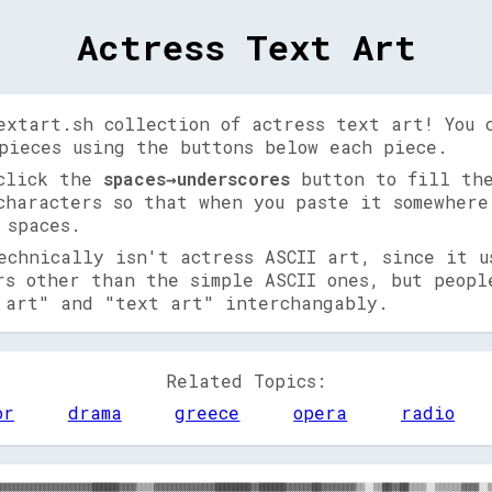
Actress Text Art
extart.sh collection of actress text art! You 
pieces using the buttons below each piece.
 click the
spaces→underscores
button to fill the
characters so that when you paste it somewhere
 spaces.
echnically isn't actress ASCII art, since it u
rs other than the simple ASCII ones, but peopl
 art" and "text art" interchangably.
Related Topics:
or
drama
greece
opera
radio
▒▒▓▓▓▓▓▓▒▒▒▒▓▓▓▓████▓▓▓▓▓▓▓▓▓▓██▓▓▓▓▓▓▓▓████████▓▓▓▓▓▓▓▓▓▓▓▓██▓▓██████████▓▓▓▓▓▓██████▓▓▓▓▒▒██▒▒░░▒▒▒▒▓▓▒▒▒▒▒▒▒▒▒▒▒▒▒▒▒▒▒▒░░
▒▒▒▒▓▓▒▒▒▒▓▓▒▒▒▒▓▓▒▒▒▒██▓▓██▒▒▓▓▓▓▒▒▓▓██▒▒▓▓██▒▒████▓▓▓▓██▓▓▓▓▓▓▓▓▓▓▓▓██▓▓████▓▓████▓▓▓▓▓▓██▓▓████▓▓▒▒▓▓▒▒▒▒▒▒░░▒▒░░▒▒▓▓░░▒▒▒▒░░▒▒▒▒░░
▒▒▒▒▓▓▒▒▒▒▓▓▒▒▒▒▒▒▒▒▓▓▓▓████▒▒████▓▓██▓▓▓▓▓▓██▓▓██▓▓▓▓▓▓██▓▓▓▓▓▓▓▓▓▓▓▓██▓▓████▒▒██▓▓██▓▓▓▓▓▓▓▓▓▓▓▓▓▓▓▓▓▓▒▒▒▒▒▒░░▒▒░░▒▒▒▒▒▒▒▒▒▒▒▒▒▒▒▒▒▒
▒▒▒▒▒▒▓▓▒▒▒▒▒▒▓▓▓▓▓▓██████▓▓▓▓▓▓██▓▓▓▓▓▓▓▓▓▓████▓▓▓▓██████▓▓▓▓▓▓▓▓██▓▓████▓▓▓▓▓▓████▓▓▓▓▓▓▓▓▓▓▓▓▓▓▒▒▓▓▓▓▒▒▒▒▒▒▒▒▒▒▒▒▒▒▒▒░░▒▒▒▒▒▒▒▒▒▒▒▒
░░▒▒▓▓▓▓▒▒▓▓▒▒▒▒▓▓▓▓▓▓████▓▓▓▓████▒▒▓▓▓▓▓▓▓▓██▓▓████▓▓▓▓▓▓▓▓▓▓████▒▒▓▓████▓▓██▓▓██▓▓▒▒▓▓██▓▓▓▓▓▓▓▓▓▓▓▓▓▓▒▒▓▓░░▒▒▓▓▒▒▒▒▒▒░░▒▒▒▒░░░░▒▒▓▓
░░▒▒▓▓██▓▓▓▓▒▒▒▒▓▓▓▓▓▓▓▓██▓▓▓▓██▓▓▒▒▓▓▓▓▒▒██▓▓▒▒▓▓██▓▓▓▓▓▓▓▓▓▓▓▓▓▓▓▓▓▓██▓▓▓▓██▓▓██▓▓▒▒▓▓▓▓▓▓▓▓██▓▓▓▓▓▓▓▓▒▒▒▒░░░░▒▒▒▒▒▒▒▒░░▒▒▒▒▒▒░░░░▒▒
░░▒▒▒▒▓▓▓▓▓▓▓▓▓▓▓▓▓▓████▓▓▓▓████▓▓▓▓▓▓██▓▓▓▓██▓▓████▓▓▓▓▓▓▓▓▒▒▒▒▓▓▒▒▓▓██▓▓▓▓██▓▓██▓▓▓▓▓▓▓▓▓▓▓▓████████▓▓▓▓▒▒░░░░▒▒▒▒▓▓░░░░▒▒▒▒▒▒▒▒▒▒▒▒
▒▒▒▒▒▒▓▓▓▓▓▓▓▓▒▒▓▓▓▓████▓▓▒▒▒▒▓▓▓▓▓▓▓▓▓▓▓▓████▓▓██▓▓▓▓▓▓▓▓▓▓▓▓▒▒▒▒▒▒▒▒▓▓▓▓▓▓████████▓▓▒▒▓▓▓▓▓▓██████████▓▓▓▓▒▒▒▒▒▒▒▒▒▒▒▒░░▒▒▒▒░░▒▒▒▒░░
▒▒░░▒▒▓▓▒▒▓▓▓▓▒▒▓▓██▓▓██▓▓▓▓▒▒▓▓▓▓▓▓▓▓██▓▓██▓▓▓▓████▒▒▓▓▓▓▒▒▒▒▒▒▒▒░░▒▒▓▓▓▓▓▓▓▓▓▓████▓▓▓▓████▓▓████▓▓████▒▒██▒▒▒▒▒▒▒▒▒▒▒▒░░░░▒▒▒▒▒▒░░░░
▒▒░░▓▓██▒▒▓▓▓▓▒▒▓▓██████████▓▓▓▓▓▓▓▓▓▓▓▓▓▓████▓▓▓▓▓▓▓▓██▓▓▒▒▒▒▒▒▒▒▒▒▒▒▓▓▓▓▓▓▓▓▓▓▓▓██▓▓▓▓▓▓██████████████▒▒██▓▓▓▓▒▒▒▒▒▒▒▒▒▒▒▒▓▓▒▒▒▒░░░░
▒▒▒▒▒▒▓▓▒▒▓▓▓▓▓▓██████████▓▓▓▓▓▓▓▓▓▓▓▓▓▓████▓▓▓▓██▓▓▓▓▒▒░░▒▒▒▒░░░░▒▒▒▒▒▒▓▓▒▒▒▒▓▓▓▓▓▓▓▓██▓▓████▓▓████████▓▓██▓▓░░░░▒▒▒▒▒▒░░▒▒▒▒░░▒▒▒▒░░
▒▒▒▒▒▒▓▓▒▒▒▒▓▓▒▒▓▓██▓▓████▓▓▒▒▓▓██▓▓██▓▓▓▓▓▓▓▓▓▓▓▓▓▓▒▒░░░░░░░░░░░░░░▒▒▒▒▒▒▓▓░░▒▒▒▒▒▒▒▒▓▓████▓▓████████▓▓▓▓████░░▓▓▒▒▒▒▒▒▒▒░░▒▒░░▒▒▒▒▒▒
▓▓▒▒▓▓▓▓▒▒▒▒▓▓▒▒████████▓▓▒▒▒▒████▓▓▓▓██▓▓▓▓▒▒▓▓▓▓▓▓░░░░░░░░░░░░▒▒░░▒▒░░░░▒▒░░░░░░░░▒▒▒▒▓▓████▓▓████████▓▓████▒▒▒▒▒▒▒▒▒▒▒▒░░▒▒▒▒▒▒░░▒▒
▓▓▓▓▓▓▓▓▒▒▒▒░░▓▓████████▓▓▓▓██▓▓██▓▓▓▓▓▓▓▓▓▓▒▒▓▓▓▓▒▒░░░░░░░░▒▒░░░░▒▒░░░░▒▒░░░░░░░░░░░░░░▒▒██████████████████▓▓▓▓▒▒▒▒▒▒▓▓░░░░▒▒░░▒▒▒▒▒▒
▒▒▒▒▓▓▓▓▒▒▒▒▒▒▒▒██████▓▓▓▓▓▓██▓▓▓▓▒▒▓▓▓▓▒▒▓▓▓▓▒▒▓▓░░░░░░░░▒▒░░░░░░░░░░▒▒░░▒▒░░░░░░  ░░░░░░▒▒██████▓▓██▓▓▓▓██▓▓▒▒▓▓▒▒▒▒▒▒▒▒░░▒▒░░▒▒▒▒▒▒
▓▓▒▒▓▓▓▓▒▒▒▒░░▓▓██████▓▓▓▓██▓▓▓▓▓▓▒▒▓▓▓▓▒▒▓▓██▓▓▒▒░░░░▒▒░░▒▒░░░░▒▒░░░░▒▒░░▒▒░░░░▒▒░░░░░░░░▒▒██████▓▓▓▓▓▓▓▓████▓▓▒▒▒▒▓▓▓▓▒▒░░▒▒░░▒▒▒▒▓▓
▓▓▓▓▓▓▓▓▒▒░░░░████▓▓████▓▓██▓▓▓▓▓▓▓▓▓▓▓▓████▓▓▒▒▒▒░░░░░░░░░░░░░░░░░░░░░░▒▒▒▒▓▓▒▒▓▓▒▒▒▒░░░░▒▒▒▒████████▒▒████████▒▒▓▓▒▒▒▒░░▒▒▒▒░░▒▒▒▒▒▒
▓▓▒▒▓▓▓▓░░▒▒▒▒▓▓██▓▓▓▓▓▓▓▓▓▓▒▒████▒▒██▓▓████▓▓▒▒▒▒░░░░▒▒░░░░░░░░▒▒░░▒▒▓▓▓▓▓▓▒▒▒▒▒▒░░░░▒▒░░▒▒▒▒▓▓██████▓▓▓▓██▓▓▓▓▓▓▓▓▒▒▒▒▒▒▒▒▒▒░░▒▒░░▓▓
▓▓▒▒▓▓▓▓▒▒▒▒▒▒▓▓██████▓▓▓▓▓▓▒▒▓▓██▓▓████████▓▓▒▒▒▒░░░░▒▒░░▒▒░░▒▒▒▒▒▒████▓▓██▓▓▓▓▓▓▒▒░░░░░░▒▒░░▒▒▓▓▓▓▓▓▓▓▓▓██▓▓▓▓▓▓▒▒▒▒▒▒▒▒▒▒▒▒░░▒▒░░▓▓
▓▓▓▓▓▓▓▓▒▒▒▒▓▓██████▓▓▓▓████▓▓██▓▓▓▓▓▓██████▓▓▓▓▒▒▒▒▒▒▒▒░░▒▒▒▒▒▒▓▓▓▓██████████████▓▓▒▒▒▒░░░░░░▒▒▓▓▓▓▒▒▒▒▓▓██▓▓████▒▒▓▓▓▓▒▒▒▒▒▒▒▒▒▒▒▒▒▒
▓▓▒▒▓▓▒▒▒▒▒▒██▓▓██████▓▓██▒▒▒▒██▓▓██▓▓██████▓▓██████▓▓▒▒░░▒▒▒▒▒▒▓▓▓▓▓▓▓▓▓▓▓▓▓▓▒▒████▓▓▒▒░░▒▒▒▒░░▒▒▒▒▒▒▒▒▓▓████▓▓██▓▓░░▒▒▒▒▒▒▒▒▒▒░░▒▒▒▒
▓▓▒▒▓▓▒▒░░▒▒██▓▓██████▒▒██▒▒▒▒████▓▓████▓▓██████████▓▓▓▓▒▒░░░░░░▒▒▒▒▓▓▒▒▒▒▓▓▓▓▓▓▓▓▒▒▒▒░░░░░░░░░░▒▒░░▒▒▒▒▓▓████▓▓██▓▓▒▒▒▒▒▒▒▒░░▒▒▒▒░░▓▓
▒▒▒▒▓▓▓▓▓▓▓▓██████████▓▓██▒▒▓▓██████████▓▓████▓▓▓▓▒▒▓▓▓▓▓▓▒▒░░░░▒▒▒▒▓▓▓▓▓▓▓▓▓▓▒▒▒▒▒▒▒▒░░░░░░░░░░▓▓▒▒▒▒▓▓▓▓████▓▓██▓▓▒▒▒▒▒▒░░▒▒▒▒▒▒░░▓▓
░░▒▒▒▒▓▓▓▓████▓▓▓▓████▓▓██▓▓▓▓██████████▓▓▓▓▓▓▓▓▓▓▒▒▓▓▓▓▒▒▒▒▒▒░░▒▒▒▒▒▒▒▒▒▒▒▒▒▒▒▒▒▒░░▒▒▒▒░░░░░░░░▒▒▒▒░░████████████▓▓▓▓▒▒░░▒▒▓▓▒▒░░▓▓▒▒
░░░░▒▒▓▓▒▒████▓▓▓▓██▓▓▓▓██▓▓▓▓████████▓▓▒▒████▓▓▒▒▒▒▒▒▒▒▒▒▒▒░░░░░░░░▒▒▒▒░░▒▒░░░░▒▒░░░░░░░░░░░░▒▒▒▒▒▒▒▒██▓▓████▓▓██▓▓▒▒▒▒░░░░░░▒▒░░▒▒▓▓
░░▒▒▒▒▓▓▒▒██████████▓▓▓▓██████████████▓▓▒▒▓▓▓▓▒▒▒▒▒▒▒▒▒▒▒▒▒▒░░▒▒░░░░░░▒▒░░▒▒░░░░░░░░░░▒▒░░░░░░░░▒▒▒▒▓▓████████▓▓██▓▓▓▓░░░░  ░░░░░░▒▒▓▓
▒▒▒▒▒▒▓▓████████████████████▓▓▓▓████▓▓▒▒▓▓▒▒▒▒▒▒▒▒░░▒▒▒▒▒▒▒▒▒▒░░░░░░░░░░▒▒▒▒░░▒▒░░░░░░░░░░░░▒▒░░▓▓████▓▓██▓▓██████▓▓▒▒░░░░░░░░  ░░▒▒░░
░░▒▒▓▓▓▓▓▓████▓▓████▓▓████████████▓▓▓▓▓▓▒▒▒▒▒▒░░▒▒░░░░▒▒▒▒░░░░▒▒░░░░░░░░░░▒▒▒▒░░▒▒░░░░░░░░░░░░░░████████▓▓▓▓██▓▓██▓▓▒▒▒▒░░░░░░░░░░░░▒▒
▒▒▒▒▓▓██▓▓██████████▓▓████████████▓▓▓▓▓▓▓▓▒▒▒▒░░░░░░░░▒▒▒▒▒▒░░▒▒░░░░░░░░░░▒▒▒▒░░▒▒░░░░░░░░▒▒▒▒░░████▓▓████▓▓██▓▓██▓▓▒▒▒▒░░░░░░░░▒▒░░▓▓
▓▓▒▒▓▓▓▓████▓▓██████████████████████▓▓▓▓▒▒▒▒░░░░░░░░░░▒▒▒▒░░░░░░░░░░░░░░▒▒░░░░░░░░░░▒▒▒▒░░░░▒▒▒▒████▓▓████▓▓██████▓▓▒▒▒▒▒▒░░░░░░░░▒▒░░
▓▓▒▒▓▓██▓▓▓▓▓▓▓▓████▓▓▓▓████████████▓▓▓▓▒▒▒▒░░░░▒▒░░░░▒▒▒▒░░░░░░░░░░░░▒▒░░░░░░░░▒▒░░░░░░░░░░░░▒▒████████▓▓████▓▓████▒▒▒▒▒▒░░▒▒░░▒▒▒▒░░
▓▓▓▓▓▓██▓▓▓▓████████▓▓▓▓████████████▓▓▓▓▒▒▒▒░░░░▒▒░░░░▒▒▒▒▒▒▒▒▒▒▒▒▓▓▒▒▒▒░░▒▒░░░░▒▒▒▒░░▒▒░░░░░░▒▒████████▓▓████▓▓████▒▒▒▒▒▒░░▒▒▒▒▒▒▒▒░░
▓▓▓▓████▓▓▓▓██████████████████████████▓▓▓▓▒▒▒▒░░░░▒▒▒▒▒▒▓▓▓▓▓▓▓▓▒▒▒▒░░░░▒▒░░░░░░▒▒▒▒░░░░░░░░░░░░████████████████████▒▒▓▓▒▒▒▒▒▒▒▒▒▒▒▒▒▒
▓▓▒▒████▒▒██████████▓▓████▓▓▓▓████████▒▒▒▒▒▒▒▒░░▒▒░░░░▒▒▒▒▒▒▒▒▒▒▒▒░░░░░░░░░░░░░░▒▒▒▒░░▒▒░░▒▒▒▒▒▒████████▓▓██▓▓██████▒▒▒▒▒▒▒▒▒▒▒▒▒▒▒▒▓▓
██▒▒████▒▒██▓▓▓▓████▓▓▓▓██▓▓▓▓████▓▓██▓▓▒▒▒▒▒▒░░▒▒░░▒▒▒▒▒▒▒▒▒▒▒▒▒▒░░░░░░░░░░░░░░▒▒▒▒░░░░░░▒▒░░▓▓██▓▓████▓▓████▓▓████▒▒▒▒▒▒▒▒▒▒▓▓▓▓▓▓▓▓
▓▓▒▒████▓▓██▓▓██████▓▓▓▓████████████████▒▒▒▒▒▒▒▒▒▒▒▒▒▒▒▒▒▒▒▒▒▒▒▒▒▒▒▒▒▒▒▒░░▒▒▒▒▒▒▒▒▒▒▒▒░░░░▒▒░░████████████████████▓▓▓▓▓▓▒▒▒▒▓▓████▓▓▓▓
██▒▒████▓▓▓▓▓▓████▓▓██▓▓▓▓██████████████▓▓▓▓▒▒▒▒▒▒▒▒▒▒▒▒▒▒▓▓▓▓▓▓▓▓▓▓▓▓▓▓▓▓▓▓▓▓▒▒▒▒░░░░▒▒░░▒▒▒▒▒▒████████▓▓████▓▓████▒▒▓▓▒▒▓▓▓▓▓▓██▓▓▓▓
▓▓▒▒████▒▒▓▓▓▓▓▓████▓▓▓▓▓▓▓▓▓▓██▓▓▓▓████▓▓▒▒▒▒▒▒▒▒▒▒▒▒▓▓▓▓▓▓▓▓▓▓▓▓▒▒▒▒▒▒░░▒▒▒▒░░░░░░░░▒▒░░░░▒▒▓▓██▓▓████▓▓████▓▓██▓▓▒▒▒▒▓▓▓▓▓▓▓▓██▓▓██
▓▓▒▒████▒▒▓▓▓▓▓▓██████▓▓████▓▓▓▓▓▓▓▓██████▓▓▒▒▒▒▒▒░░▒▒▒▒▒▒▓▓▒▒▒▒▒▒▒▒▒▒▒▒▒▒▒▒▒▒░░▒▒░░▒▒▒▒▒▒▒▒▒▒▓▓████████▓▓████████▓▓▒▒▒▒▒▒▓▓▓▓▓▓██▓▓▓▓
▒▒▓▓████▓▓████▓▓████▓▓▓▓▓▓▓▓▓▓▓▓██▓▓████████▓▓▒▒▒▒▒▒▒▒▒▒▒▒▒▒▓▓▒▒▒▒▒▒░░░░▒▒▒▒░░░░░░░░▒▒▒▒▒▒▒▒▒▒▓▓██████████████████▒▒▒▒▓▓▒▒▓▓▓▓▓▓▓▓▓▓▒▒
▒▒▒▒████▒▒▓▓██▒▒████▓▓▓▓▓▓▓▓▓▓▓▓██▓▓██████████▒▒▓▓▒▒▒▒▒▒▒▒▒▒▒▒▒▒▒▒▒▒▒▒▒▒░░▒▒░░░░▒▒░░▒▒▒▒▒▒░░▒▒▓▓▓▓▓▓████▓▓████▓▓██▒▒▒▒▓▓▒▒▓▓▓▓▓▓▓▓▒▒▓▓
▒▒░░▓▓██▓▓▓▓██▓▓██████▓▓▓▓▓▓██▓▓▓▓▓▓████████████▓▓▓▓▒▒▒▒░░▒▒▒▒▒▒▒▒░░▒▒░░░░░░░░░░▒▒░░▒▒▒▒▒▒▒▒░░▓▓▓▓████████████████▒▒▓▓██▓▓██▓▓▓▓▓▓▒▒▓▓
░░░░▒▒████▓▓▓▓████████████▒▒██▓▓▓▓▓▓██████████████▓▓▒▒░░▒▒▒▒▒▒░░▒▒▒▒░░░░▒▒░░░░▒▒░░▒▒▓▓▒▒▒▒░░▒▒▓▓▓▓████████████████▒▒████▓▓████▒▒▒▒▒▒▒▒
░░▒▒▒▒██▓▓▓▓▓▓▓▓████▓▓▓▓██▓▓▓▓▓▓▓▓▒▒████▓▓██████████▓▓▒▒▒▒▒▒▒▒░░▒▒░░▒▒░░░░░░░░░░▒▒▒▒▓▓░░░░░░░░▓▓▓▓▒▒████▓▓██████▓▓▓▓▓▓▓▓▓▓██▓▓▓▓▒▒▒▒▓▓
░░▒▒▒▒▓▓▓▓██▓▓▓▓████▓▓██▓▓▓▓▓▓▓▓▓▓▒▒████▓▓██████████████▒▒▒▒▒▒▒▒▒▒▒▒▒▒▒▒░░▒▒▒▒░░▒▒▒▒▒▒░░▒▒▒▒▒▒▒▒▓▓░░████▓▓████▓▓▓▓▓▓▓▓▓▓▒▒▓▓▓▓██▓▓▓▓▒▒
▒▒▓▓▒▒▓▓▓▓▓▓▓▓▓▓████████▓▓██▓▓▓▓▒▒▓▓▓▓▓▓██████████▓▓▓▓████▓▓▒▒▒▒▒▒▒▒▒▒▒▒▒▒▒▒▒▒▓▓▒▒▒▒▒▒▒▒░░░░░░▒▒▒▒▒▒▓▓██████████▓▓▒▒▒▒▒▒▒▒▒▒▒▒▒▒▒▒▓▓▒▒
░░░░▓▓▓▓▒▒▒▒▓▓▓▓██▓▓████▓▓▓▓▒▒▓▓▓▓▓▓▓▓████████▓▓██▓▓▒▒▓▓██████▓▓▓▓▒▒▓▓▓▓▓▓▓▓▓▓▒▒▒▒▒▒░░░░░░░░▒▒░░▒▒██▓▓████████▓▓▓▓▒▒▒▒▓▓▒▒▒▒░░▒▒▓▓▒▒▓▓
▒▒▒▒▓▓▓▓▒▒▒▒▓▓▓▓██▓▓██▓▓▓▓██▓▓██▓▓▒▒██████████▓▓████▒▒▒▒▒▒▓▓██████▓▓████▓▓██▓▓▓▓▒▒▒▒▒▒▒▒▓▓░░▒▒▓▓▒▒▒▒▓▓██▓▓████▓▓▓▓░░▒▒▓▓▓▓▓▓▓▓████▓▓██
▓▓▓▓▓▓▓▓▒▒░░▒▒▓▓████████▓▓██▓▓▓▓▓▓▓▓████████▓▓██████▓▓▓▓▒▒▒▒▒▒▓▓██▓▓▓▓▓▓▒▒░░▒▒▒▒▓▓▓▓▓▓▓▓░░▓▓▓▓▒▒▓▓▓▓▓▓▓▓▓▓▓▓██▓▓▓▓▒▒▓▓▒▒▓▓▓▓██████████
▓▓▒▒▓▓▓▓▒▒▒▒▒▒▒▒████▓▓▓▓████▓▓▓▓████████████▓▓▓▓██▓▓██▒▒▒▒▒▒▒▒▒▒▓▓▒▒▒▒▒▒▒▒▒▒░░▒▒▓▓▒▒░░▒▒░░░░▓▓▒▒▓▓░░▓▓░░▒▒▓▓░░▓▓▒▒▓▓░░▓▓▒▒▓▓▓▓██▒▒▓▓▒▒
▓▓▒▒▓▓▓▓░░▒▒▒▒▓▓▓▓██▓▓▓▓████▓▓██▓▓▒▒████▓▓██▓▓▓▓▓▓████▓▓▒▒▒▒░░▒▒▓▓▒▒▒▒░░▒▒░░▓▓░░░░▒▒▒▒▒▒░░░░░░▒▒▓▓░░░░▒▒▒▒░░▒▒░░▒▒░░▒▒░░▒▒▒▒▒▒▒▒██▒▒▒▒
▓▓▓▓▓▓▓▓▒▒▒▒▒▒▓▓████▓▓████████████▓▓████████▓▓▓▓▓▓████▓▓▒▒▓▓▒▒▒▒▒▒▓▓▓▓▓▓▓▓▓▓▓▓▓▓▓▓▓▓▓▓▓▓▓▓▓▓▓▓▓▓▒▒▓▓▓▓▒▒▓▓▓▓▓▓▓▓░░▓▓██▓▓▓▓██▓▓▓▓██████
▓▓▒▒▓▓▓▓▒▒▓▓▓▓██████████▓▓██████████▓▓██▓▓████▓▓▓▓██████▓▓▒▒▒▒▒▒░░▒▒▓▓░░▓▓▒▒▒▒▒▒▓▓▓▓▒▒▒▒░░▒▒▒▒▒▒▒▒░░▒▒░░▓▓▓▓░░▒▒▒▒░░▒▒▒▒▓▓▓▓██▓▓▒▒██▒▒
▓▓▒▒▒▒▓▓▒▒▓▓▓▓▓▓▓▓▓▓████▓▓██▓▓████▓▓▓▓▓▓▓▓██▓▓▓▓▓▓▒▒▒▒████▓▓▒▒░░░░░░▒▒▒▒▒▒▓▓▒▒▒▒▓▓▓▓▓▓▓▓▓▓▓▓▒▒▓▓▓▓▒▒▒▒▓▓▓▓▓▓▒▒▒▒▓▓▓▓▓▓▓▓████▓▓▓▓▓▓▓▓▓▓
▓▓▓▓▓▓██████▓▓▓▓██████▓▓████▓▓▓▓██▓▓▒▒░░▒▒▓▓██▓▓▒▒    ▒▒▒▒░░░░      ░░  ░░▒▒░░░░░░▒▒░░░░▒▒▒▒▒▒▒▒▒▒░░░░░░░░░░░░░░  ░░▓▓▓▓▓▓▓▓▓▓▒▒▓▓▓▓▓▓
▒▒▒▒▓▓████████████▓▓████▓▓▓▓▒▒░░▓▓██░░    ▒▒▓▓██▒▒    ░░                ░░▒▒░░▒▒▒▒░░    ░░▒▒░░░░░░▒▒░░░░▒▒░░░░░░    ▒▒██▓▓▓▓▓▓▒▒▓▓▒▒▓▓
▓▓▒▒▓▓██▓▓▓▓▓▓▓▓████▓▓▒▒░░░░    ░░▓▓░░    ▓▓▓▓▓▓▒▒    ░░          ░░    ░░▒▒░░  ░░░░    ░░░░  ░░▒▒░░    ░░▒▒░░░░    ▓▓▓▓██▓▓▓▓▓▓▓▓▒▒▓▓
▓▓██▓▓██▒▒░░░░▓▓████▓▓    ░░    ▒▒▓▓▓▓  ░░▓▓▓▓▓▓██░░░░▓▓░░  ▒▒░░  ░░░░  ░░▒▒░░    ░░    ░░▒▒  ░░▒▒░░    ░░▒▒░░░░    ▓▓▓▓██▓▓▓▓▓▓██▓▓▓▓
▓▓▓▓████▒▒    ▓▓████▓▓    ░░    ▒▒██▓▓▒▒▓▓████▓▓██▒▒▓▓██▒▒▓▓▓▓▓▓░░▒▒▒▒░░▒▒░░░░  ░░▒▒░░░░░░░░  ░░▒▒▒▒░░  ▒▒░░░░▒▒▒▒▒▒▓▓██████▓▓▓▓▓▓▓▓██
██▒▒██▓▓▓▓  ░░▓▓▒▒██▓▓▒▒▒▒▓▓▒▒░░▓▓████░░░░░░░░  ██  ░░▒▒      ▒▒    ░░░░░░  ░░░░▒▒▒▒░░▒▒░░░░░░▒▒▒▒░░▒▒░░░░░░  ▒▒░░  ▒▒▓▓██▓▓▒▒██▓▓▒▒▓▓
▓▓▓▓██▓▓▒▒▓▓▓▓▓▓▒▒▓▓██░░  ██▓▓      ██░░▒▒▒▒▒▒░░▓▓░░▒▒▒▒  ░░  ░░░░░░░░░░░░░░          ░░    ░░░░░░░░▒▒░░░░▒▒  ░░░░░░▒▒▓▓██▓▓▓▓▓▓▓▓▓▓▓▓
██████▓▓▓▓▒▒▒▒▓▓▒▒▓▓██░░  ██▒▒░░░░░░▒▒▒▒▓▓▒▒▒▒▒▒░░░░▒▒▓▓░░▓▓░░░░░░░░▒▒▒▒▒▒░░░░░░░░░░  ░░    ▒▒░░░░░░░░  ░░░░▓▓░░░░▒▒▓▓▓▓████▓▓▓▓▓▓▓▓▓▓