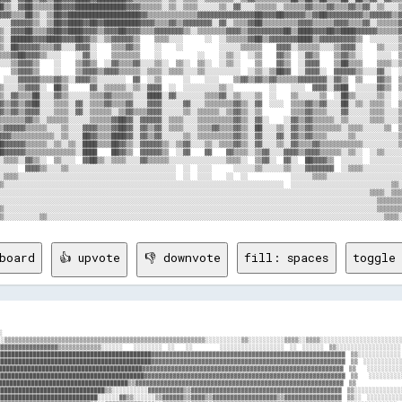
board
👍 upvote
👎 downvote
fill: spaces
toggle 
▓▓▓▓▓▓▓▓▓  ░░░░░░░░░░░░░░  ░░░░░░░░░░░░░░░░░░░░░░  
░░  ▓▓▓▓▓▓▓▓▓▓▓▓▓▓▓▓████████████████████████████████▒▒▓▓▓▓▓▓▓▓▓▓▓▓▓▓▓▓▒▒▒▒▓▓▓▓▒▒▓▓▓▓▒▒▓▓▓▓▓▓▓▓▓▓▓▓▓▓▓▓▓▓▓▓▓▓▓▓▓▓▓▓▓▓▓▓▓▓▓▓  ░░░░░░░░░░░░░░  ░░░░░░░░░░░░░░░░░░░░░░  
    ▓▓▓▓▓▓▓▓▓▓▓▓▓▓▓▓██████████████████████████████▓▓▓▓▓▓▒▒░░░░▒▒▒▒▓▓▓▓▒▒▒▒▓▓▓▓▒▒▓▓▓▓▓▓▓▓▓▓▓▓▓▓▓▓▓▓▓▓▓▓▓▓▓▓▓▓▓▓▓▓▓▓▓▓▓▓▓▓▓▓  ░░░░░░                ░░          ░░░░  
    ▓▓▓▓▓▓▓▓▓▓▓▓▓▓▓▓██████████████████████████████▓▓▓▓▓▓░░░░░░░░░░░░▓▓▒▒▒▒▒▒▓▓▓▓▓▓▓▓▓▓▓▓▓▓▓▓▓▓▓▓▓▓▓▓▓▓▓▓▓▓▓▓▓▓▓▓▓▓▓▓▓▓▓▓▓▓  ░░░░░░      ░░    ░░░░      ░░░░  ░░░░  
    ▓▓▓▓▓▓▓▓▓▓▓▓▓▓▓▓▓▓██▓▓▓▓██▓▓████████████████████▓▓▒▒░░░░░░░░░░░░▒▒▓▓▒▒░░▓▓██▓▓▓▓▓▓▓▓▓▓▓▓▓▓▓▓▓▓▓▓▓▓▓▓▓▓▓▓▓▓▓▓▓▓▓▓▓▓▓▓▓▓  ░░░░░░░░      ░░░░  ░░        ░░  ░░░░  
    ▓▓▓▓▓▓▓▓▓▓▓▓▓▓▓▓▓▓██████▓▓▓▓██████████████████▓▓██▒▒░░░░░░░░▒▒▒▒░░▒▒▓▓▒▒████▓▓▓▓▓▓▓▓▓▓▓▓▓▓▓▓▓▓▓▓▓▓▓▓▓▓▓▓▒▒▒▒▒▒▒▒▓▓▓▓▓▓  ░░░░░░  ░░  ░░    ░░░░            ░░░░  
    ▓▓▓▓▓▓▓▓▓▓▓▓▓▓▓▓▓▓████████▓▓████████████▓▓░░▓▓██▓▓░░▒▒░░▒▒░░░░▒▒░░░░▓▓▒▒██▓▓▓▓▓▓▓▓▓▓▓▓▓▓▓▓▓▓▓▓▓▓▓▓▓▓▓▓▓▓▒▒▒▒▒▒▒▒▓▓▓▓▓▓  ░░  ░░  ░░░░                  ░░  ░░░░  
    ▓▓▓▓▓▓▓▓▓▓▓▓▓▓▓▓▓▓████████▓▓██████████▓▓▒▒▒▒██████▒▒░░░░░░░░░░░░░░░░▒▒▓▓██████▓▓▓▓▓▓▓▓▓▓▓▓▓▓▓▓▓▓▓▓▓▓▓▓▓▓▒▒▒▒▒▒▓▓▓▓▓▓▓▓  ░░░░░░░░░░░░░░        ░░░░      ░░░░░░  
    ▓▓▓▓▓▓▓▓▓▓▓▓▓▓▓▓▓▓████████▓▓████████▓▓▓▓░░▓▓████████░░░░░░░░░░░░░░░░▓▓▓▓██▓▓▓▓▓▓▓▓▓▓▓▓▓▓▓▓▓▓▓▓▓▓▓▓▓▓▓▓▓▓▒▒▒▒▓▓▓▓▓▓▓▓▓▓  ░░░░░░░░░░░░░░░░░░░░░░░░░░░░░░░░  ░░░░  
    ▓▓▓▓▓▓▓▓▓▓▓▓▓▓▓▓▓▓████████▓▓██████▓▓██▓▓▓▓▓▓▓▓▓▓████▓▓░░░░▒▒░░░░░░░░▓▓▒▒░░░░░░░░░░▓▓▓▓▓▓▓▓▓▓▓▓▓▓▓▓▓▓▓▓▓▓▒▒▒▒▓▓▓▓▓▓▓▓▓▓  ░░░░░░░░░░░░░░░░░░░░░░░░░░░░░░░░░░░░░░  
    ▓▓▓▓▓▓▓▓▓▓▓▓▓▓▓▓▓▓████████▓▓██████▓▓██▓▓▓▓░░░░▒▒▓▓▓▓▓▓▓▓▒▒▓▓▓▓░░░░░░▒▒░░░░░░░░░░░░░░▒▒▓▓▓▓▓▓▓▓▓▓▓▓▓▓▓▓▓▓▒▒▒▒▓▓▓▓▓▓▓▓▓▓  ░░░░░░░░░░░░░░░░░░░░░░░░░░░░░░░░░░░░░░  
    ▓▓▓▓▓▓▓▓▓▓▓▓▓▓▓▓▓▓████████▓▓██████▓▓▓▓▒▒▒▒░░░░░░░░░░▒▒▓▓▒▒▒▒▒▒░░░░░░░░░░░░░░░░░░░░░░░░▓▓▓▓▓▓▓▓▓▓▓▓▓▓▓▓▓▓▒▒▒▒▓▓▓▓▓▓▓▓▓▓  ░░░░░░░░░░░░░░░░░░░░░░░░░░░░░░░░░░░░░░  
    ▓▓▓▓▓▓▓▓▓▓▓▓▓▓▓▓▓▓████████▓▓██████▓▓▓▓▓▓▒▒░░░░░░▒▒░░░░▒▒▓▓░░░░░░▒▒░░▒▒▒▒▒▒░░░░░░░░░░░░▒▒▓▓▓▓▓▓▓▓▓▓▓▓▓▓▓▓▒▒▒▒▓▓▓▓▓▓▓▓▓▓  ░░░░░░░░░░░░░░░░░░░░░░░░  ░░░░  ░░  ░░  
    ▓▓▓▓▓▓▓▓██▓▓▓▓▓▓██████████▓▓██████▓▓▓▓▓▓░░▒▒▒▒▒▒▒▒▒▒▒▒▒▒██▓▓▓▓▒▒▒▒░░░░░░░░░░░░░░░░░░░░░░░░▓▓▓▓▓▓▓▓▓▓▓▓▓▓▓▓▓▓▒▒▓▓▓▓▓▓▓▓  ░░░░░░░░░░░░░░░░░░░░  ░░  ░░░░░░░░░░    
    ▓▓▓▓▓▓▓▓▓▓▒▒▒▒▒▒▒▒▓▓██████████████░░▒▒▒▒▒▒▓▓▓▓▓▓▒▒▒▒░░▒▒▒▒▓▓▒▒▒▒░░░░░░░░░░░░░░░░░░░░░░░░░░░░▓▓▓▓▓▓▓▓▓▓▓▓▓▓▓▓▒▒▓▓▓▓▓▓▓▓  ▒▒░░▒▒▒▒░░░░▒▒░░░░░░░░░░░░░░░░░░░░░░    
  ░░▓▓▓▓▓▓▒▒▒▒▓▓▓▓▓▓▓▓▒▒▒▒▒▒▓▓████████▒▒░░▒▒▒▒░░▒▒▒▒▒▒░░▒▒▒▒░░▒▒▒▒▒▒▒▒▒▒░░░░░░░░▒▒░░░░░░░░░░░░░░▒▒▓▓▓▓▓▓▓▓▓▓▓▓▒▒▓▓▓▓▓▓▓▓▒▒  ░░░░▒▒░░░░░░░░░░░░░░░░░░░░░░░░░░░░░░░░  
  ░░▓▓▒▒▓▓▓▓▓▓▓▓▓▓▒▒▓▓▓▓▓▓▒▒▒▒▒▒██████▓▓▒▒░░▒▒▒▒░░▒▒▒▒░░▒▒▒▒▒▒▒▒▒▒▒▒▒▒░░░░░░░░▒▒▒▒░░░░░░░░░░░░░░░░▓▓▓▓▓▓▓▓▓▓▓▓▒▒▓▓▓▓▓▓▓▓▒▒  ░░░░▒▒░░░░░░░░░░░░░░░░░░░░░░░░░░░░░░░░  
  ░░▒▒▓▓▓▓▓▓▓▓▓▓▓▓▓▓▓▓▓▓▓▓▓▓▓▓▓▓▒▒▓▓░░░░░░▒▒▒▒▒▒▒▒▒▒▓▓▓▓▒▒▒▒▒▒▒▒▒▒▒▒░░░░▒▒░░░░▒▒▒▒▒▒░░░░░░░░░░░░░░▓▓▓▓▓▓▓▓▓▓▓▓▒▒▓▓▓▓▓▓▓▓▒▒  ░░░░▒▒░░░░░░░░░░░░░░░░░░░░░░░░░░░░░░░░  
  ░░▓▓▓▓▒▒▓▓▓▓▓▓▓▓▓▓▓▓▓▓▓▓▓▓▓▓▒▒░░░░░░░░░░▒▒▒▒▒▒▒▒▒▒▒▒▒▒▒▒▒▒▒▒▒▒▓▓▒▒░░░░░░░░░░▒▒▒▒░░░░░░░░░░░░░░░░▒▒▓▓▓▓▓▓▓▓▓▓▓▓▓▓▓▓▓▓▓▓▒▒░░░░░░▒▒░░░░░░░░░░░░░░░░░░░░░░░░░░░░░░░░  
  ░░▓▓▒▒▓▓▓▓▓▓▓▓▓▓▒▒▓▓▒▒▓▓▓▓▓▓░░░░░░░░░░░░░░░░▒▒▒▒▒▒▒▒▒▒▒▒▒▒▓▓▒▒▒▒▒▒░░░░░░░░▒▒▒▒▒▒░░░░▒▒▒▒▒▒░░░░░░▒▒▓▓▓▓▓▓▓▓▓▓▓▓▓▓▓▓▓▓▓▓░░░░░░░░▒▒░░░░░░░░░░░░░░░░░░░░░░░░░░░░░░░░  
  ░░▓▓▒▒▓▓▓▓▓▓▓▓▓▓▓▓▓▓▓▓▓▓▓▓░░░░░░░░░░░░░░░░░░░░▒▒▒▒░░▒▒▒▒██▓▓▒▒▒▒▒▒▒▒░░░░░░▒▒░░░░▒▒░░░░░░▒▒░░░░░░▓▓▓▓▓▓▓▓▓▓▓▓▓▓▓▓▓▓▓▓▓▓▒▒░░░░░░▒▒░░░░░░░░░░░░░░░░░░░░░░░░░░░░░░░░  
  ░░▓▓▒▒▓▓▓▓▓▓▒▒▓▓▓▓▒▒▒▒▒▒▒▒▓▓▒▒░░░░░░░░░░░░░░░░░░▒▒▒▒▒▒▓▓██▓▓▒▒▒▒▒▒▒▒▒▒░░░░░░░░░░░░░░▒▒░░░░▒▒▒▒▓▓▓▓▓▓▓▓▒▒▓▓▓▓▓▓▓▓▓▓▓▓▓▓▒▒░░░░░░▒▒░░░░░░░░░░░░░░░░░░░░░░░░░░░░░░░░  
  ░░▓▓▓▓▒▒▓▓▓▓▓▓▓▓▓▓▓▓▓▓▓▓▓▓▓▓▒▒▓▓▓▓▒▒▒▒░░░░░░░░░░░░░░██▓▓████▒▒▒▒▒▒▒▒▒▒▒▒▒▒░░░░░░░░░░░░░░░░░░▒▒▓▓▓▓▓▓▓▓▓▓▓▓▒▒▓▓▓▓▓▓▓▓▓▓▒▒░░░░░░▒▒░░░░░░░░░░░░░░░░░░░░░░░░░░▒▒░░░░  
  ▒▒▓▓▓▓▓▓▓▓▓▓▓▓▓▓▓▓▓▓▓▓▓▓▓▓▓▓▓▓▓▓██▓▓████▓▓▒▒░░░░░░░░▒▒▓▓████▒▒▒▒▒▒▒▒▒▒▒▒▒▒░░░░░░░░░░░░░░░░░░▒▒▒▒▒▒▒▒▒▒▒▒▒▒▒▒▓▓▓▓▓▓▓▓▓▓▒▒░░░░░░▒▒░░░░░░░░░░░░░░░░░░░░░░░░░░▒▒░░░░  
  ░░▓▓▓▓▓▓▓▓▓▓▒▒▓▓▓▓▓▓▓▓▓▓▓▓▓▓▓▓▓▓▓▓████████▓▓░░░░░░░░░░▓▓██▓▓▒▒▒▒▒▒░░░░▒▒▒▒▒▒░░░░░░░░░░░░░░░░▒▒▒▒▒▒▒▒▒▒▒▒▒▒▒▒▒▒▒▒▓▓▓▓▓▓▒▒░░░░░░░░░░░░░░░░░░░░░░░░░░░░░░░░░░▒▒░░░░  
  ░░▓▓▓▓▓▓▓▓▓▓▓▓▓▓▓▓▓▓▓▓▓▓▓▓▓▓▓▓▓▓▓▓████████▒▒░░░░░░▒▒▓▓▒▒██▓▓▓▓▒▒▒▒░░▒▒▒▒▒▒▒▒▒▒░░░░░░░░░░░░░░▒▒▓▓▒▒▒▒▓▓▓▓▓▓▓▓▓▓▓▓▓▓▓▓▓▓▒▒░░░░░░░░░░░░░░░░░░░░░░░░░░░░░░░░░░▒▒░░░░  
  ░░▒▒▓▓▓▓▓▓▓▓▓▓▓▓▓▓▓▓▓▓▓▓▓▓▓▓▓▓▓▓▓▓████████░░░░░░▒▒▒▒░░▓▓██▓▓▓▓▒▒▒▒▒▒▒▒▒▒▒▒▒▒▒▒▒▒▒▒░░░░░░░░░░▒▒░░░░▒▒▒▒▓▓▓▓▓▓▓▓▓▓▓▓▓▓▓▓▒▒░░░░░░░░░░░░░░░░░░░░░░░░░░░░░░░░░░▒▒░░░░  
  ░░▒▒▓▓▓▓▓▓▓▓▓▓▓▓▓▓▓▓▓▓▓▓▓▓▓▓▓▓▓▓▓▓██████▓▓░░░░░░░░▒▒████████▓▓▒▒██▒▒░░▒▒▒▒▒▒▒▒▒▒▒▒▒▒░░░░░░░░░░░░░░░░░░▓▓▓▓▓▓▓▓▓▓▓▓▓▓▓▓▒▒░░░░░░░░░░▒▒▓▓░░░░░░░░░░▒▒░░░░░░░░▒▒░░░░  
  ░░▒▒▓▓▓▓▓▓▓▓▓▓▓▓▓▓▓▓▓▓▓▓▓▓▓▓▓▓▓▓▓▓▓▓████▓▓░░░░░░▒▒▒▒▓▓██████▓▓▓▓▒▒▓▓░░▒▒▒▒▒▒▒▒▒▒▒▒▒▒▒▒░░░░░░░░░░▒▒▒▒░░░░▓▓▓▓▓▓▓▓▓▓▓▓▓▓▒▒▒▒░░░░░░░░▒▒░░░░▒▒▒▒▒▒░░░░░░░░░░░░▒▒░░░░  
  ░░▒▒▓▓▓▓▓▓▓▓▓▓▓▓▓▓▓▓▓▓▓▓▓▓██▓▓▓▓▓▓▓▓██████  ░░░░░░░░▓▓██████▓▓▓▓▓▓▒▒░░▒▒▒▒▒▒▒▒▒▒▒▒▒▒▒▒▒▒░░░░░░░░░░▒▒░░░░░░▓▓▓▓▓▓▓▓▓▓▓▓▒▒▒▒░░░░░░▒▒▓▓▓▓▒▒▓▓▓▓▓▓▓▓▒▒▒▒▒▒░░░░▒▒░░░░  
  ▒▒▒▒▓▓▓▓▓▓▓▓▓▓▓▓▓▓▓▓▓▓▓▓▓▓▓▓▓▓▓▓▓▓▓▓██████  ░░░░  ░░▒▒██████▓▓▓▓▓▓▒▒▒▒▓▓▒▒▒▒▒▒░░░░▒▒░░░░░░▒▒▒▒▒▒▒▒▒▒░░▒▒░░▒▒▒▒▓▓▓▓▓▓▓▓░░░░░░░░▒▒▓▓▓▓▓▓▓▓▓▓▓▓▓▓▒▒▓▓▓▓▒▒░░░░▒▒░░░░  
  ▒▒▒▒▓▓▓▓▓▓▓▓▓▓▓▓▓▓▓▓██▓▓▓▓▓▓▓▓▓▓▓▓▓▓██████░░░░  ░░░░▒▒████▓▓▓▓▓▓▓▓▒▒▒▒▒▒▒▒▒▒▒▒▒▒▒▒▒▒▒▒░░░░▒▒▒▒▒▒▒▒▒▒░░▒▒▒▒▒▒░░▒▒▓▓▓▓▓▓  ░░░░▒▒░░░░░░░░▓▓▓▓▓▓▓▓▒▒▓▓▓▓▒▒░░░░░░░░░░  
  ▒▒▒▒▓▓▓▓▓▓▓▓▓▓▓▓▓▓▓▓▓▓▓▓▓▓▓▓▓▓▓▓▓▓▓▓██████  ░░░░░░░░░░████▓▓▓▓▓▓▒▒▒▒▒▒▒▒▒▒▒▒░░▒▒▒▒▒▒▒▒░░▒▒▒▒▒▒▒▒▒▒▒▒░░▒▒▒▒▒▒▒▒▒▒▒▒▓▓░░░░▒▒▒▒▒▒░░░░░░░░░░▒▒▓▓▓▓▓▓▓▓▓▓▓▓░░░░░░░░░░  
  ▒▒▒▒▓▓▓▓▓▓▓▓▓▓██▓▓▓▓▓▓████████▓▓▓▓▓▓████▓▓░░░░  ░░░░░░████▓▓██▓▓▒▒▒▒▒▒▒▒▒▒▒▒▒▒▒▒▒▒▒▒▒▒▒▒▒▒▒▒▒▒▒▒▒▒▒▒░░▒▒▒▒▒▒▒▒▒▒▒▒░░░░▒▒▒▒▓▓░░░░░░░░░░▒▒▒▒▒▒▓▓▓▓▓▓▓▓▓▓▒▒░░░░░░░░  
  ▒▒░░▓▓▓▓▓▓██████▓▓▓▓▓▓████████▓▓▓▓▓▓████▒▒░░░░░░  ░░░░████▓▓▓▓▒▒▒▒▒▒▒▒▒▒▒▒▒▒▒▒▒▒▒▒▒▒▒▒▒▒▒▒▒▒▒▒▒▒▒▒▒▒░░▒▒▒▒▒▒▒▒▒▒▒▒░░░░▒▒▒▒▓▓▒▒▒▒▒▒░░▒▒▒▒▒▒░░▓▓▓▓▓▓▓▓▓▓▓▓▒▒▒▒▒▒░░  
  ▒▒░░▓▓▓▓██████████████████████▓▓▓▓██████░░░░░░    ░░▒▒████▓▓▓▓▒▒▒▒▒▒▒▒▒▒▒▒▒▒▒▒▒▒▒▒▒▒▒▒▒▒▒▒▒▒▒▒▒▒▒▒▒▒▒▒▒▒▒▒▒▒▒▒▒▒▒▒░░▒▒▒▒▓▓▓▓▓▓▒▒░░░░░░░░░░░░▒▒▓▓▓▓▓▓▓▓▓▓▒▒▒▒▒▒░░  
  ▒▒░░▓▓██████████████████████████████████░░░░░░░░░░░░▒▒████▓▓▓▓▓▓▒▒▒▒▒▒▒▒▒▒▒▒▒▒▒▒▒▒▒▒▒▒▒▒▒▒▒▒▒▒▒▒▒▒▒▒▒▒▒▒▒▒▒▒▒▒▒▒░░░░▓▓▓▓▓▓▓▓▓▓░░░░░░░░░░░░░░░░▒▒▒▒▒▒▒▒▒▒░░░░░░    
  ░░▒▒▒▒▒▒▒▒▒▒▒▒▒▒▒▒▒▒▒▒▒▒▒▒▒▒▒▒▒▒▒▒▒▒▒▒▒▒▒▒▒▒▒▒▒▒▒▒▒▒▒▒▒▒▒▒▒▒▒▒▒▒▒▒▒▒▒▒▒▒▒▒▒▒▒▒▒▒▒▒▒▒▒▒▒▒▒▒▒▒▒▒▒▒▒▒▒▒▒▒▒▒▒▒▒▒▒▒▒▒▒▒░░▓▓▓▓▓▓████▓▓░░░░▒▒▒▒▒▒░░░░▒▒▒▒▒▒▒▒▒▒▒▒▒▒░░    
  ░░░░░░░░░░░░░░░░░░░░░░░░░░░░░░░░░░░░░░░░░░░░░░░░░░░░░░░░░░░░░░░░░░░░░░░░░░░░░░░░░░░░░░░░░░░░░░░░░░░░░░░░▓▓▓▓▓▓██▒▒▓▓▓▓████████████░░░░░░░░▒▒▒▒▒▒▒▒▒▒▒▒░░▒▒▒▒▒▒    
  ░░░░░░░░▒▒░░░░░░░░  ░░░░░░░░░░░░░░░░░░░░░░░░░░░░░░░░░░░░░░░░░░░░░░░░░░░░░░░░░░░░░░░░░░░░░░░░░░░░░░░░░░▒▒▓▓▓▓▓▓████▓▓▓▓▓▓████████████▓▓░░▒▒▒▒▒▒▒▒▒▒▒▒▒▒▒▒▒▒▒▒▒▒░░  
  ░░░░░░▒▒░░░░░░░░░░░░░░░░░░░░░░░░░░░░░░░░░░░░░░░░░░░░░░░░░░░░░░░░░░░░░░░░░░░░░░░░░░░░░░░░░░░░░░░░░░░░▓▓▓▓██▓▓████████▓▓▓▓████████████▓▓██▓▓▓▓▒▒▒▒▒▒▒▒▒▒▒▒▒▒▒▒▒▒░░  
  ░░░░░░░░░░░░░░░░░░░░░░░░░░░░░░░░░░░░░░░░░░░░░░░░░░░░░░░░░░░░░░░░░░░░░░░░░░░░░░░░░░░░░░░░░░░░░░░░░░▓▓▓▓██▓▓████████████████████████████▓▓▒▒▒▒▒▒▒▒▒▒▒▒▒▒▒▒▒▒▒▒▒▒░░  
  ░░░░░░░░░░░░░░░░░░░░░░░░░░░░░░░░░░░░░░░░░░░░░░░░░░░░░░░░░░░░░░░░░░░░░░░░░░░░░░░░░░░░░░░░░░░░░░░░░░░░░░░░░░░░░░░░▒▒██████████████▓▓▓▓▒▒▓▓▓▓▓▓▓▓▒▒▒▒▒▒▒▒▒▒▒▒▒▒▒▒░░  
░░░░░░░░░░░░░░░░░░░░░░░░░░░░░░░░░░░░░░░░░░░░░░░░░░░░░░░░░░░░░░░░░░░░░░░░░░░░░░░░░░░░░░░░░░░░░░░░░░░░░░░░░░░░░░░░░░░░░░████████▓▓▒▒▒▒░░▒▒▒▒▓▓░░▒▒▒▒▒▒▒▒▒▒▒▒▒▒░░▒▒░░  
░░░░░░░░░░░░░░░░░░░░░░░░░░░░░░░░▒▒▒▒▒▒▒▒▒▒▒▒▒▒▒▒▒▒▒▒▒▒▒▒░░░░▒▒▒▒░░░░░░░░░░░░░░░░░░░░░░░░░░░░░░░░░░░░░░░░░░░░░░░░░░░░▓▓▓▓▒▒▒▒▓▓░░▒▒▒▒▒▒░░░░▓▓░░▓▓▒▒▒▒▒▒▒▒▓▓▒▒░░▒▒░░  
  ░░░░░░░░░░░░░░░░░░░░░░░░░░░░░░░░░░░░░░░░░░░░░░░░░░░░░░░░░░░░░░░░░░░░░░▒▒▒▒▒▒░░░░░░░░░░░░░░░░░░░░░░░░░░░░░░░░░░░░░░▒▒▒▒▓▓▓▓████░░▒▒▒▒▒▒▒▒▒▒▓▓▓▓▒▒▒▒▓▓▓▓▒▒▒▒▒▒▓▓░░  
░░░░░░░░░░░░░░░░░░░░░░░░░░▒▒▒▒▒▒▒▒▒▒▒▒▒▒▒▒▒▒▒▒▒▒▒▒▒▒▒▒▒▒▒▒▒▒░░░░░░░░░░░░░░░░░░░░░░░░░░▒▒░░░░░░░░░░░░░░░░░░░░░░░░░░▒▒▒▒▒▒▓▓▓▓▓▓▓▓▒▒▒▒▒▒▓▓▓▓▓▓▓▓▓▓▓▓▒▒▒▒▓▓▒▒▒▒▒▒▒▒░░  
░░░░▒▒░░▒▒░░░░░░░░░░▒▒░░░░▒▒▒▒▒▒▒▒▒▒▒▒▒▒▒▒▒▒▒▒▒▒▒▒▒▒▒▒▒▒▒▒▒▒░░░░░░░░░░▒▒░░░░░░░░░░░░░░▒▒░░░░░░░░░░░░░░░░░░░░░░░░░░▒▒▒▒▒▒▓▓██████████████████████▓▓▒▒▓▓▒▒▒▒▒▒▒▒▒▒░░  
░░░░░░░░▒▒▒▒▒▒▒▒▒▒░░░░░░░░░░░░▒▒▒▒▒▒░░▒▒▒▒▒▒▒▒▒▒░░░░▒▒▒▒░░░░░░░░░░░░░░░░░░░░░░░░░░░░░░▒▒░░░░░░░░░░░░