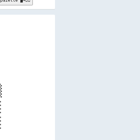
palette ▓→✊🏽
  

  

  

  

  

  

  
