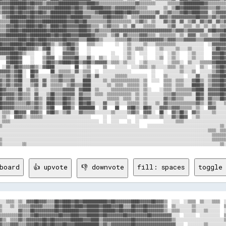
board
👍 upvote
👎 downvote
fill: spaces
toggle 
▒▒▓▓▓▓▓▓▓▓▒▒▓▓▓▓▓▓▓▓▓▓▓▓▓▓▓▓▓▓▓▓▓▓▓▓▓▓▓▓████▓▓▓▓▓▓▒▒░░▒▒▓▓▓▓▓▓▓▓▓▓▓▓▓▓▒▒▓▓▓▓▓▓▒▒▓▓▓▓▓▓▓▓▒▒    ░░  ░░▒▒░░░░▒▒░░░░░░░░░░░░░░  
░░░░░░▓▓▒▒▒▒▓▓▓▓▓▓▓▓▒▒▓▓▓▓▓▓▓▓▓▓▓▓▒▒▓▓██▓▓████▓▓▓▓██▓▓▓▓▓▓██▒▒░░▒▒▒▒▓▓██▓▓██▓▓▓▓▓▓██▒▒▓▓▒▒▓▓▓▓▓▓██▒▒  ░░░░░░░░░░░░░░░░░░░░░░░░░░▒▒░░░░
░░░░░░▓▓▒▒▒▒▓▓▓▓▓▓▓▓▒▒▓▓▓▓▓▓▓▓▓▓▓▓▓▓▓▓██▓▓▓▓██▓▓▓▓██▓▓▓▓████▓▓▒▒▒▒▒▒▒▒██▓▓██▓▓▓▓▓▓▓▓▓▓▒▒▓▓▓▓▓▓▒▒▓▓▓▓░░░░░░▒▒░░░░░░░░░░░░░░░░▒▒░░▒▒░░  
░░▒▒▒▒▓▓▓▓▒▒▓▓██▓▓▓▓▓▓▓▓▒▒▓▓▓▓▓▓▓▓▓▓██▓▓▓▓▓▓▓▓██▓▓▓▓████▓▓██▓▓▒▒▒▒▒▒░░▓▓██▓▓▓▓▓▓▓▓▒▒▓▓▒▒▒▒▓▓▓▓▓▓████▒▒░░░░░░░░░░▒▒      ░░░░░░░░░░░░▒▒
▒▒░░▓▓▓▓▓▓▒▒██▓▓▓▓▓▓██▓▓▒▒▓▓▓▓▓▓▓▓▓▓██▒▒▒▒▓▓▓▓▓▓▓▓▓▓██▓▓██▓▓▓▓▒▒▒▒░░░░▓▓▓▓██▓▓▓▓▒▒▒▒▓▓▓▓▒▒▒▒▓▓▓▓▓▓▓▓▓▓░░░░░░░░░░░░  ░░░░  ▒▒░░░░░░░░▒▒
▒▒░░▓▓▓▓▒▒▓▓██▓▓▓▓██▓▓▒▒▒▒▒▒▒▒▒▒▓▓▒▒▓▓▒▒▒▒▓▓▓▓▓▓▓▓▓▓▓▓▓▓██▓▓▒▒▒▒▒▒░░▒▒▒▒▓▓██▓▓▓▓▓▓▒▒▓▓▓▓▒▒▒▒▒▒▓▓▓▓▓▓▓▓░░░░  ░░  ░░  ░░░░  ▒▒░░░░▒▒░░▒▒
▒▒░░██▓▓▒▒▓▓██▓▓▓▓▓▓▓▓▒▒▒▒▒▒▒▒▒▒▓▓▒▒▓▓▓▓▓▓▓▓▓▓▓▓▓▓▓▓██████▒▒▓▓▒▒▒▒░░░░▒▒▓▓██▓▓▓▓▓▓▒▒▓▓▓▓▒▒▒▒▓▓▓▓▓▓▓▓██▒▒░░  ░░░░░░  ░░▒▒  ▒▒░░░░░░░░░░
▒▒▒▒▓▓▓▓▒▒████▒▒▓▓██▓▓▓▓▒▒▓▓▓▓▓▓▓▓▓▓▓▓▒▒▓▓▒▒▓▓▓▓▒▒██▓▓████▓▓▒▒▒▒▒▒░░░░░░▒▒██▓▓▓▓▓▓▒▒▓▓▓▓▓▓▓▓▒▒▓▓▓▓▓▓██▓▓░░    ░░░░░░░░░░░░▒▒░░  ░░░░  
░░▓▓▓▓▓▓▒▒████▓▓▓▓██▒▒▒▒▒▒▓▓▓▓▓▓▒▒▓▓▓▓▓▓▒▒▓▓▒▒▒▒▒▒▓▓▓▓██▓▓▓▓░░▒▒░░░░░░▒▒▒▒▓▓██▒▒██▓▓▓▓▓▓▓▓▓▓▒▒▓▓▓▓▒▒▓▓██░░░░  ░░░░░░░░░░░░░░░░  ░░░░▒▒
▒▒▓▓▓▓▓▓▓▓████▓▓██▓▓▓▓▓▓▓▓▓▓▓▓▓▓▒▒▒▒▓▓▓▓▓▓▓▓▒▒▒▒▓▓▓▓▓▓██▓▓▓▓░░▒▒▒▒░░░░░░▒▒▓▓██▒▒██▓▓▓▓▓▓▓▓▓▓▒▒▓▓▓▓▓▓▓▓██▒▒░░  ░░░░░░░░░░░░▒▒░░░░░░░░▒▒
▒▒▓▓▓▓▒▒████▓▓██▓▓▓▓▓▓▓▓▓▓▓▓██░░▓▓▓▓▒▒▒▒▓▓▒▒▓▓▒▒▓▓▒▒▓▓▓▓▒▒▓▓▒▒░░▒▒▒▒░░░░▒▒▓▓▓▓▓▓▓▓▒▒▓▓▓▓▒▒▓▓██▒▒▓▓▒▒▒▒▓▓▓▓░░  ▒▒    ░░░░░░░░░░░░░░░░  
▒▒▓▓▓▓▒▒▓▓██▓▓▓▓██▓▓██▒▒▓▓██▓▓▒▒▓▓▓▓▒▒▒▒▒▒▓▓▓▓▒▒▓▓▓▓▒▒▓▓▒▒▒▒░░░░▒▒░░▒▒▒▒░░▓▓▓▓▓▓▓▓▓▓▒▒▓▓▓▓▓▓▒▒▒▒▓▓▓▓▓▓▓▓▓▓▒▒▒▒░░    ░░░░░░░░░░░░▒▒░░▒▒
▒▒▓▓▓▓▒▒▓▓██▓▓████▓▓▓▓▓▓▓▓██▓▓▒▒▓▓▓▓▒▒▓▓▒▒▓▓▓▓▓▓▓▓▓▓▓▓▒▒▒▒░░░░░░░░░░░░▒▒░░▓▓▓▓▓▓▓▓▓▓▒▒▓▓▒▒▒▒▒▒▒▒▓▓▓▓▓▓▒▒▓▓▒▒▒▒░░  ░░░░░░░░      ▒▒░░▒▒
▒▒██▓▓██████▓▓██▓▓▒▒▓▓▓▓▓▓██▓▓▓▓██▓▓▓▓▒▒▓▓▓▓▒▒▓▓▒▒▓▓▓▓▒▒▒▒░░░░░░░░░░░░░░▒▒▒▒▓▓▓▓▒▒▒▒▓▓▓▓▓▓▓▓▓▓▓▓▓▓▓▓▒▒▒▒▓▓▓▓░░▒▒░░  ▒▒▒▒░░░░▒▒  ░░░░░░
▓▓▓▓▓▓██▓▓██▓▓▓▓██▓▓▓▓▓▓▓▓▓▓▓▓██▓▓▒▒▓▓▓▓▓▓▓▓▒▒██▓▓▓▓▓▓▒▒▒▒▒▒░░░░▒▒░░░░░░░░▒▒██▒▒▒▒▒▒▓▓▓▓▓▓▒▒▓▓▓▓▓▓▒▒▓▓▒▒▓▓▓▓▒▒░░░░  ░░░░░░░░░░  ░░░░░░
▓▓▓▓▓▓██▓▓██▓▓▓▓██▓▓▓▓▓▓▓▓▓▓████▒▒▓▓▓▓██▓▓▓▓▓▓██▓▓▓▓▒▒▓▓░░▒▒░░▒▒▒▒▒▒▓▓▒▒▒▒▓▓██▒▒▓▓▒▒▓▓▓▓▓▓▓▓▓▓▓▓▓▓▒▒▓▓▓▓▒▒▓▓▒▒░░▒▒  ░░▒▒░░░░░░  ░░░░▒▒
████▓▓▓▓██▓▓▓▓▓▓▓▓▓▓████▓▓████▓▓▒▒██████▓▓▓▓▓▓▓▓▓▓▓▓▒▒▒▒▒▒▒▒▓▓▓▓▓▓▓▓▓▓▒▒▓▓▓▓██▓▓▓▓▓▓▓▓▓▓▓▓▓▓▓▓▓▓▓▓▓▓▒▒▒▒▓▓▒▒▓▓░░░░░░░░░░░░░░░░░░░░░░░░
██▓▓██▓▓▓▓██▓▓▓▓▓▓██▓▓██▓▓████▒▒▓▓██████▓▓▓▓██▓▓██▒▒▓▓▒▒▓▓▓▓▓▓██▒▒▒▒░░▒▒░░▒▒██▓▓▓▓▓▓▓▓▓▓▓▓▓▓▒▒▓▓▓▓▒▒▒▒▒▒▒▒▓▓▓▓░░░░  ░░░░  ░░░░░░▒▒░░░░
▓▓▓▓▓▓▓▓▓▓██▓▓▓▓▓▓▓▓██▓▓▓▓▓▓▓▓▒▒██▓▓██▓▓▓▓██▓▓▓▓██▒▒▒▒▒▒▒▒▓▓▒▒▒▒▒▒▒▒▒▒▒▒▒▒▒▒▓▓▓▓▓▓██▓▓▓▓▓▓▓▓▒▒▓▓▓▓▒▒▓▓▓▓▒▒▓▓▓▓░░░░  ░░░░  ░░░░░░▒▒░░  
▓▓██▓▓██▓▓████▓▓▓▓▓▓██▓▓▓▓██▓▓▓▓██████▓▓▓▓██▓▓██▓▓▓▓▒▒▒▒▒▒▒▒▒▒▓▓▓▓▓▓▓▓▓▓▓▓▓▓██▓▓▓▓██▓▓▓▓▓▓▓▓▒▒▓▓▓▓▒▒▓▓▒▒▒▒▓▓▓▓▒▒░░░░░░░░░░▒▒░░░░░░░░░░
▓▓▓▓▓▓████▓▓██▓▓▓▓▓▓▓▓██████▓▓▓▓████▓▓▓▓▓▓▓▓████▒▒▒▒▒▒▒▒▒▒▓▓▓▓██████████▓▓████▓▓▓▓▓▓▓▓▓▓▒▒▓▓▓▓▓▓▓▓▓▓▒▒▓▓▒▒▓▓▓▓▒▒░░  ░░░░  ▒▒░░░░░░░░  
▓▓▓▓████▓▓▓▓██▓▓▓▓██▓▓██▓▓██▓▓████▓▓██▓▓▓▓▒▒██▓▓▒▒▒▒░░▒▒▒▒▓▓▓▓▓▓▓▓▓▓██▒▒▓▓██▓▓▓▓▓▓▓▓▓▓▓▓▓▓▓▓▓▓▓▓▓▓▓▓▒▒▓▓░░▓▓▓▓▒▒░░  ░░░░░░░░░░░░▒▒░░▒▒
▓▓▓▓██▓▓▓▓██████▓▓▓▓██████▓▓▓▓████▓▓██▓▓▓▓████▒▒▒▒░░▒▒▒▒▒▒▓▓▒▒▒▒▓▓▓▓▓▓▓▓▓▓▓▓▓▓▓▓▒▒▓▓▓▓▓▓▓▓▓▓▓▓▓▓▓▓▓▓▓▓▓▓▓▓▓▓▓▓▓▓  ░░░░▒▒░░░░░░░░░░▒▒▒▒
▓▓▓▓▓▓██▓▓████▓▓▓▓▓▓████▓▓██▓▓██████▓▓██▓▓▓▓██▒▒░░░░▒▒▒▒░░▒▒▒▒▒▒▓▓▓▓▓▓▒▒▒▒▒▒▒▒▒▒▒▒▒▒▓▓▓▓▓▓▓▓▒▒▓▓▓▓▒▒▒▒▓▓▒▒▒▒▓▓▒▒░░░░▒▒░░  ▒▒░░  ░░░░  
▓▓▓▓▓▓██▓▓████▓▓▓▓▓▓██▓▓████▓▓██████▓▓████▓▓▓▓░░░░░░▒▒░░░░▒▒░░▒▒▒▒▒▒▒▒░░░░▒▒▒▒░░▒▒▒▒▒▒▓▓▓▓▓▓▒▒▓▓▓▓▒▒▓▓▓▓▒▒▒▒▓▓▓▓▒▒░░░░░░░░▒▒░░  ░░░░░░
▓▓▓▓████▓▓████▓▓██▓▓▓▓▓▓████▓▓██████████▓▓▓▓▓▓▒▒░░░░░░░░░░▒▒░░▒▒▒▒░░▒▒░░░░▒▒▒▒░░░░▒▒▒▒▓▓████▓▓▓▓▓▓▒▒▓▓▓▓▒▒▓▓▒▒▓▓▒▒░░░░░░░░░░░░  ░░░░░░
▓▓██████▓▓████▓▓▓▓▓▓████▓▓██▓▓▒▒▓▓▓▓▒▒▓▓▓▓▓▓▒▒▒▒░░░░▒▒▒▒░░░░░░░░░░░░░░░░▒▒▒▒░░▒▒░░░░▒▒▒▒▓▓▓▓▓▓▒▒▓▓▓▓▓▓▒▒▓▓▒▒▒▒▓▓▒▒  ░░░░  ░░░░░░░░▒▒░░
▓▓▓▓████▓▓████▓▓▓▓▓▓██▓▓▓▓██▓▓▓▓▓▓▒▒▒▒▓▓▒▒▒▒▒▒▒▒░░░░░░▒▒░░▒▒░░░░░░░░░░░░░░▒▒░░░░░░▒▒▒▒▒▒▓▓▓▓▓▓▒▒▓▓▒▒▓▓▒▒▒▒▒▒▒▒▒▒▒▒  ░░░░  ░░░░░░░░░░░░
▓▓▓▓████▓▓████████▓▓██▓▓▒▒▓▓▒▒▒▒▓▓▒▒░░▒▒▒▒▒▒▒▒▒▒░░░░░░░░░░▒▒░░░░░░░░░░▒▒░░▒▒░░░░▒▒▒▒▒▒░░▒▒▓▓▓▓▓▓▓▓▒▒▓▓▒▒▒▒▒▒▒▒▒▒▒▒  ░░░░      ░░░░░░░░
▓▓██▓▓██████▓▓████▓▓▓▓▒▒▒▒▒▒▒▒▒▒▒▒▒▒░░▒▒▒▒▒▒▒▒▓▓░░░░▒▒▒▒░░▒▒▒▒░░▒▒▒▒▒▒░░░░░░░░░░░░░░▒▒░░▒▒▓▓▓▓▓▓▓▓▒▒▓▓▒▒▒▒░░▒▒▒▒░░  ░░░░░░░░░░  ▒▒▒▒░░
▓▓▓▓▓▓██▓▓▓▓▓▓██████▓▓▒▒░░▓▓▒▒▒▒▒▒░░▒▒░░▒▒▒▒▒▒▓▓▒▒░░▒▒▒▒░░▒▒▒▒░░▒▒░░▒▒░░░░░░░░░░░░▒▒▒▒░░░░▓▓▓▓▓▓▓▓▒▒▓▓▒▒▒▒▒▒░░░░▒▒░░░░░░░░▒▒░░░░░░░░░░
▒▒▓▓▓▓██▓▓▓▓██▓▓████▓▓▒▒▒▒▒▒▒▒▒▒▒▒░░▒▒▒▒▒▒▒▒▓▓▓▓▒▒░░▒▒▒▒▒▒▒▒▒▒░░▒▒░░▒▒░░░░▒▒░░░░░░▒▒▒▒░░░░▒▒▓▓▓▓▓▓▒▒▓▓▒▒░░░░░░░░░░▒▒░░░░░░░░░░░░░░░░░░
▒▒██████▓▓▓▓▓▓████████▒▒▒▒▒▒▒▒░░░░░░░░░░▒▒▒▒▓▓▓▓▒▒▒▒░░▒▒░░▒▒▒▒░░▒▒▒▒▒▒░░░░░░░░▒▒▒▒░░░░░░░░▒▒▓▓▒▒▓▓▒▒░░▒▒▒▒░░░░░░░░░░░░░░░░░░░░░░░░▒▒░░
▒▒██▓▓██████▓▓▓▓████▓▓▒▒▒▒▒▒▒▒░░▒▒░░░░░░░░▓▓▓▓▓▓▒▒░░░░▒▒░░▒▒▒▒░░▒▒▒▒▒▒▒▒░░▒▒░░░░▒▒░░▒▒░░░░▓▓▓▓▓▓▓▓▒▒░░▒▒░░░░░░  ▒▒░░░░░░  ░░░░░░░░░░  
▒▒██▓▓██▓▓████▓▓██████▒▒▒▒▒▒▒▒░░░░░░░░▒▒░░▓▓▓▓▒▒▒▒▒▒░░▒▒▒▒▒▒▒▒░░▒▒░░▒▒▒▒░░▒▒░░░░░░░░░░░░░░▒▒▒▒▒▒▒▒▒▒░░▒▒░░░░░░░░░░░░░░░░  ░░░░░░░░░░  
░░▓▓████▓▓████▓▓████▓▓▒▒▒▒▒▒▒▒░░░░░░░░▒▒░░▓▓▓▓▓▓▒▒▒▒▒▒▓▓▓▓▒▒▒▒░░░░░░▒▒▒▒░░▒▒░░░░░░░░▒▒▒▒░░▒▒▒▒▒▒▒▒▒▒░░▒▒▒▒▒▒  ░░░░░░░░░░░░░░░░░░░░░░░░
░░▒▒▓▓████▓▓▓▓▓▓██████▓▓▒▒▒▒▒▒▒▒▒▒░░░░░░░░▒▒▓▓▓▓██▓▓▓▓▒▒░░▒▒░░░░░░▒▒░░░░░░░░░░░░░░░░░░▒▒░░░░▒▒▓▓▓▓░░░░▒▒▒▒░░  ░░░░  ░░░░  ▒▒░░  ░░▒▒░░
▒▒░░▓▓██▓▓▓▓██▓▓▓▓██▓▓██▓▓▒▒▒▒▒▒▒▒░░░░▒▒░░▒▒▒▒▒▒▓▓▒▒▒▒▒▒▒▒░░░░░░░░░░░░░░░░░░░░░░▒▒░░░░░░▒▒░░▒▒▓▓▓▓▒▒▓▓▒▒░░░░░░  ░░  ░░░░  ▒▒░░  ░░░░░░
▒▒░░████▓▓▓▓██▓▓▓▓████▓▓▓▓▓▓▓▓▒▒▒▒▒▒▒▒▒▒▒▒▒▒▒▒▒▒▒▒▒▒▒▒▒▒▒▒▒▒░░░░░░░░░░▒▒▒▒▒▒░░▒▒▒▒░░▒▒▒▒▒▒░░▓▓▓▓▓▓▒▒▒▒░░░░░░░░░░▒▒  ░░▒▒  ▒▒▒▒░░░░░░░░
░░░░░░▓▓██▒▒██▓▓▓▓████▒▒██▓▓▓▓▓▓▒▒▒▒▒▒░░▒▒▒▒▒▒▒▒▒▒░░▒▒▒▒░░▒▒▒▒░░▒▒▒▒░░▒▒▒▒░░░░░░░░░░▒▒▒▒▒▒▒▒▓▓▒▒▒▒▒▒▒▒▒▒▒▒░░░░░░░░  ▒▒    ░░░░░░▒▒░░  
░░░░░░▓▓██▓▓▓▓▓▓██▓▓▓▓▓▓▒▒▓▓▒▒▓▓▒▒▒▒▒▒▒▒▒▒▓▓▒▒▒▒▒▒▒▒▒▒▒▒▒▒▓▓▒▒▓▓▓▓▓▓▓▓▒▒░░▒▒░░░░░░▒▒░░░░▒▒▓▓▓▓▒▒▓▓▒▒▒▒░░░░░░░░░░░░░░░░░░  ▒▒░░▒▒░░░░  
░░▒▒░░▒▒████▓▓▓▓██▓▓▓▓██▓▓▓▓▓▓▓▓▒▒░░░░▒▒▒▒████▓▓▓▓▓▓▓▓▓▓▓▓▓▓▓▓▓▓▓▓▒▒░░▒▒░░▒▒░░▒▒░░▒▒▒▒▒▒▓▓▓▓▓▓▒▒▓▓▒▒▒▒▒▒▒▒░░░░░░░░▒▒░░░░  ░░▒▒▒▒▒▒░░░░
░░▒▒░░░░▓▓██▓▓██▓▓██▓▓████▓▓▓▓▒▒▓▓▒▒░░░░▒▒▒▒▒▒▓▓▓▓▒▒▒▒▓▓▒▒▒▒▒▒▒▒░░▒▒░░░░▒▒░░░░▒▒░░░░▒▒▒▒▓▓▓▓▓▓▓▓▓▓▒▒▓▓▒▒▒▒░░░░▒▒░░  ░░░░░░▒▒▒▒░░▒▒▒▒░░
▒▒░░▒▒▒▒░░▓▓▓▓▓▓▓▓██▓▓▓▓██████▒▒▓▓▒▒▒▒░░▒▒▒▒▒▒▓▓▓▓▒▒▒▒▒▒▒▒▒▒▒▒▒▒▒▒░░░░▒▒░░░░▒▒░░░░▒▒▒▒▒▒▓▓▓▓▓▓▓▓▓▓▒▒▒▒▓▓▒▒▓▓░░░░▒▒░░▒▒░░  ▒▒░░░░░░▒▒▒▒
░░░░░░░░░░░░▒▒▓▓▓▓██▓▓▓▓████████▓▓▒▒▒▒▒▒▒▒▒▒▒▒▒▒▓▓▓▓▒▒▓▓▒▒▒▒▒▒▒▒▒▒▒▒▒▒▒▒░░░░░░░░▒▒▒▒▒▒▓▓▓▓▓▓▓▓▓▓▓▓▒▒▓▓▓▓▒▒▒▒░░░░▒▒░░▒▒▒▒░░▒▒▒▒░░░░▒▒▒▒
░░▒▒░░░░▒▒░░░░▒▒▓▓▓▓██▓▓▓▓████████▓▓▒▒▓▓▒▒▒▒░░▒▒▒▒▒▒▒▒▒▒▒▒▒▒▒▒░░░░░░░░▒▒▒▒░░░░▒▒▒▒▒▒▓▓▓▓▓▓▓▓▓▓▓▓▓▓▒▒▒▒▒▒▒▒░░▒▒▒▒░░░░░░░░░░▒▒▒▒░░░░▒▒░░
▒▒░░░░▒▒░░▒▒░░▓▓▓▓██▓▓▓▓▓▓██████████▓▓▓▓▒▒▒▒▒▒▒▒▒▒▒▒▒▒▒▒▒▒▒▒▒▒░░░░░░░░▒▒░░░░░░▒▒▒▒▒▒▒▒▓▓▓▓▓▓▒▒▓▓▓▓▓▓▒▒▓▓▒▒▒▒▒▒░░░░░░░░▒▒░░▒▒▒▒░░▓▓▒▒░░
▒▒░░▒▒░░░░▒▒▒▒▒▒██▓▓▒▒▒▒▓▓██▓▓██████████▓▓▓▓▒▒▒▒▒▒░░░░░░░░▒▒░░░░▒▒▒▒▓▓▓▓▒▒▓▓▓▓▓▓▒▒▒▒▓▓▓▓██▓▓▒▒██▓▓▒▒▒▒▓▓▒▒░░▒▒▒▒▒▒▒▒▒▒▓▓▒▒▓▓▒▒░░▒▒▒▒▓▓
░░▒▒▒▒▒▒░░▒▒▒▒▒▒▓▓▓▓▓▓▓▓▓▓██▓▓▓▓██████████▓▓▓▓▒▒▒▒░░▒▒░░░░▒▒▒▒░░░░▓▓▒▒▓▓▒▒░░▓▓▓▓▓▓▓▓████▒▒▓▓▓▓▓▓▓▓▓▓██▓▓▓▓▓▓▓▓▓▓▓▓▓▓▓▓▒▒▒▒▒▒▓▓▓▓▓▓▓▓▓▓
▒▒░░▒▒░░▒▒▓▓▓▓░░▓▓██▒▒▓▓▒▒██▓▓▓▓████▓▓████████▓▓▒▒▒▒▒▒▒▒░░▒▒░░▒▒▒▒░░▒▒▒▒▒▒▒▒░░▒▒▓▓▒▒▒▒▒▒▒▒▒▒██▒▒██▒▒██▒▒▒▒██░░██▒▒▓▓░░▓▓▒▒▒▒▒▒██▒▒▒▒░░
▒▒░░▒▒▓▓▓▓██▒▒░░▓▓██▒▒▒▒▒▒██▓▓▓▓██████████████▓▓▓▓▒▒▒▒▒▒░░▒▒░░▒▒▒▒░░░░░░▒▒░░▓▓░░░░▒▒▒▒▒▒░░▒▒▒▒▒▒▓▓▒▒▒▒▓▓▒▒▒▒▓▓▒▒▓▓░░▒▒░░░░▒▒▒▒▒▒▓▓░░▒▒
▓▓▓▓▓▓██▒▒▓▓▓▓▒▒▒▒██▒▒░░▒▒██▓▓████████████████████▓▓▒▒▒▒▒▒▒▒▒▒▒▒▒▒▓▓▓▓▓▓▓▓▓▓▓▓▓▓▓▓██▓▓▓▓██▓▓▓▓▓▓▒▒▓▓██▓▓▓▓▓▓▓▓▓▓▒▒▓▓▓▓▓▓▒▒▓▓▓▓▒▒▓▓▓▓▓▓
██▓▓▓▓▒▒▒▒░░░░▓▓▓▓▓▓▒▒░░▒▒██▓▓████▓▓██▓▓██████████▓▓▓▓▒▒▒▒▓▓▒▒▓▓▓▓▓▓▓▓░░▓▓░░▒▒▒▒▓▓██▒▒▒▒▒▒▒▒▒▒▓▓▓▓▒▒▒▒▒▒▓▓▓▓▒▒▒▒▓▓░░▒▒▒▒▒▒▓▓▓▓▒▒▒▒▒▒▒▒
▒▒░░▓▓▒▒░░▒▒░░▓▓▓▓██▒▒▒▒▓▓██▓▓████▓▓▓▓▒▒▓▓▓▓██▓▓▓▓▒▒▒▒▓▓▓▓▓▓▓▓▒▒░░▒▒▒▒▒▒▒▒▓▓▓▓▒▒▓▓▓▓▓▓▓▓▓▓██▒▒████▓▓▓▓██▓▓████▓▓▓▓▓▓▒▒▒▒▒▒▓▓▓▓▓▓▓▓▓▓▓▓
▓▓▓▓▓▓▒▒▒▒▒▒░░██████▓▓▓▓████▓▓▓▓██▓▓▒▒░░▒▒▓▓▓▓▓▓▒▒    ▒▒▒▒░░░░      ░░  ░░▒▒▒▒▒▒▓▓██▒▒▓▓▓▓▓▓▓▓████▒▒▓▓▓▓▓▓▓▓▓▓▒▒  ░░░░░░░░▒▒░░▓▓▒▒▓▓▒▒
▓▓▓▓▓▓░░▒▒▒▒░░██▓▓▓▓▓▓▒▒▒▒▓▓░░░░▓▓▓▓░░    ▒▒▒▒▓▓▒▒    ░░    ░░          ░░░░░░▒▒▒▒▒▒    ▓▓▓▓░░▒▒▒▒▒▒░░░░▒▒▓▓▓▓░░    ▒▒░░░░▒▒░░▒▒▓▓▒▒▓▓
▓▓▒▒▓▓▒▒▒▒▒▒▒▒▓▓██▓▓▓▓▒▒░░░░    ░░▓▓░░    ▒▒▒▒▒▒▒▒    ░░          ░░    ░░▒▒░░  ░░▒▒    ▓▓▒▒  ░░▓▓▒▒    ▒▒▓▓▒▒░░    ░░░░  ▒▒░░▓▓▓▓▓▓▓▓
██▒▒██▒▒▒▒░░░░▒▒▓▓▓▓▒▒    ░░    ▒▒▓▓▒▒  ░░▓▓▒▒▒▒▓▓░░░░▒▒░░  ▒▒░░  ▒▒░░  ░░▒▒░░    ▒▒    ▓▓▒▒  ░░▓▓▓▓    ▒▒██▒▒▒▒    ▒▒▒▒░░▒▒▒▒▓▓████▓▓
██▒▒▓▓▒▒▒▒    ▒▒▓▓▓▓▒▒    ░░    ▒▒▓▓▓▓▒▒▓▓▓▓▒▒▒▒▒▒░░▒▒▒▒░░▒▒▒▒░░░░▒▒░░░░░░░░░░  ░░▒▒░░▒▒██▓▓  ░░▓▓▓▓░░  ▓▓▓▓▓▓▒▒░░░░▓▓░░  ░░░░░░▓▓▓▓▓▓
▓▓▒▒██▒▒▒▒  ░░░░▓▓▓▓▓▓▒▒▒▒▓▓▒▒░░▓▓▓▓▒▒░░░░░░░░  ▓▓  ░░▒▒      ░░    ░░░░    ▒▒▓▓▒▒▓▓▒▒▓▓▒▒▒▒▒▒▓▓▓▓▓▓▓▓░░▓▓▒▒  ▒▒    ▓▓▒▒  ▒▒░░░░▓▓██▓▓
▓▓▒▒▓▓▒▒░░▒▒░░░░▒▒▓▓▓▓░░  ██▒▒      ▓▓░░▒▒▒▒▒▒░░▒▒░░▓▓▓▓  ░░  ░░░░░░░░░░▒▒░░          ░░    ░░░░  ▓▓▓▓░░▓▓██  ░░░░░░▓▓▒▒  ▒▒▒▒░░▒▒▓▓▓▓
██▒▒▓▓▓▓░░▒▒░░▓▓▒▒▒▒██░░░░▓▓▒▒░░░░░░▒▒▒▒▓▓▒▒▒▒▒▒░░░░████░░▓▓░░░░░░░░▒▒▒▒▓▓░░▒▒░░░░▒▒  ░░    ▒▒░░░░░░▒▒  ░░██▒▒░░░░░░▒▒░░  ░░░░░░▒▒▒▒▓▓