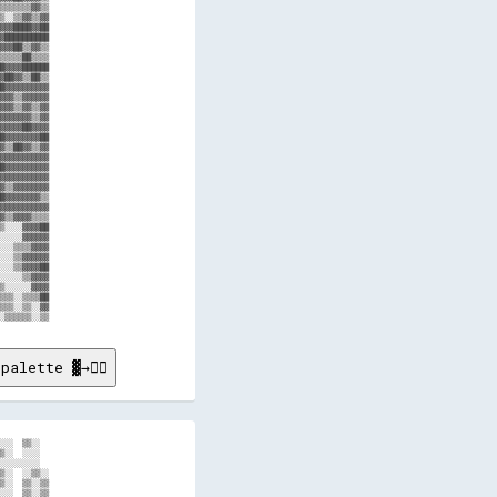
palette ▓→✊🏽

██▓▓▒▒██░░▓▓▒▒▓▓▒▒▓▓██░░░░▒▒▒▒░░▓▓░░▒▒▒▒▓▓▒▒▒▒▓▓░░░░▓▓▓▓░░░░░░▓▓░░░░▒▒▒▒▒▒▒▒▓▓▒▒░░▓▓  ░░░░  ▒▒▒▒▓▓▒▒▓▓░░░░██░░▒▒░░▒▒▒▒░░  ▒▒░░░░▓▓▓▓▒▒
██▓▓▒▒▓▓▒▒▓▓▒▒▓▓▒▒▓▓▓▓░░░░▒▒▒▒░░▓▓░░▒▒▒▒▒▒░░▒▒▓▓▒▒▒▒▓▓▓▓░░░░░░▒▒░░▒▒▒▒▒▒░░▒▒▓▓▒▒░░▒▒        ▒▒▒▒▓▓▒▒▒▒░░░░▓▓░░░░░░▒▒▒▒░░░░▒▒░░░░▓▓▓▓░░
▓▓▓▓▒▒▓▓▓▓▒▒▒▒▒▒▒▒▓▓▒▒░░▒▒▒▒▒▒░░░░░░▒▒▒▒▒▒▓▓██▓▓░░▓▓▓▓▓▓░░▒▒▒▒░░░░▒▒▒▒▒▒▒▒▒▒▓▓▒▒░░▓▓░░    ░░▓▓▒▒▓▓▒▒▒▒▒▒░░▒▒░░░░░░▒▒▒▒░░░░▒▒▒▒▒▒████▓▓
▒▒▓▓▒▒▒▒▓▓▒▒▓▓▓▓▓▓▒▒▒▒▒▒░░░░▒▒░░░░▓▓▓▓▒▒▒▒▓▓██▓▓░░▓▓▒▒▓▓░░▒▒▒▒░░░░▒▒▒▒▓▓▒▒▒▒▓▓▒▒░░██░░░░▒▒░░▓▓▒▒▓▓▒▒▒▒▒▒▒▒░░▒▒▒▒░░░░░░▒▒  ▒▒░░▒▒██▓▓▓▓
▓▓▓▓▓▓▒▒▓▓▓▓▓▓▒▒▒▒▒▒▒▒▒▒▒▒░░▒▒░░░░██▓▓▒▒▒▒████▓▓░░▓▓▒▒▓▓░░░░░░▒▒░░▒▒▒▒▒▒▒▒▒▒▓▓▒▒░░▓▓░░░░▓▓░░▓▓▒▒▓▓▒▒▒▒░░░░░░▒▒░░░░░░░░░░░░▒▒░░▒▒▓▓▓▓▓▓
▓▓▓▓▓▓▒▒▒▒██▓▓▓▓▓▓▒▒▒▒▒▒░░▒▒░░▒▒░░████▒▒▒▒██▓▓▒▒░░▓▓▓▓▓▓▒▒░░▒▒▓▓░░░░▒▒░░▒▒▒▒▓▓▒▒░░▓▓░░░░▒▒░░▓▓▒▒▒▒▓▓▒▒▒▒▒▒▒▒▒▒▒▒░░░░░░░░░░▒▒░░░░▓▓▓▓██
██▒▒██▓▓░░