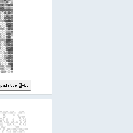
palette ▓→✊🏽