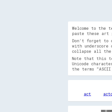
Welcome to the t
paste these art 
Don't forget to
with underscore 
collapse all the
Note that this t
Unicode characte
the terms "ASCII
act
act
▓▓▓▓▒▒▓▓▓▓▓▓▓▓▓▓▓▓▓▓▓▓▓▓▓▓▓▓▓▓▓▓██████▓▓▓▓▒▒▒▒▓▓▓▓▓▓▓▓▓▓▓▓▓▓████████▓▓██████▓▓▓▓▓▓██▓▓▓▓▓▓▓▓▒▒░░▒▒██▓▓██▒▒▒▒░░▒▒▒▒▒▒▓▓▓▓░░▒▒▒▒░░▒▒▒▒░░
▓▓▒▒▒▒▓▓▒▒▓▓▓▓▒▒▓▓▓▓▓▓▓▓▓▓▓▓▒▒▓▓▓▓▓▓██▓▓▒▒▓▓▒▒▒▒▓▓▓▓▒▒▓▓▓▓▓▓▓▓████▓▓▓▓▓▓▓▓██▓▓▒▒▓▓██▓▓▓▓▓▓▓▓▒▒▒▒▒▒▓▓████░░▒▒░░░░▒▒▒▒▒▒▒▒▒▒░░▒▒░░▒▒░░▒▒
▓▓▒▒▓▓▓▓▓▓▓▓▓▓▓▓▓▓▓▓▓▓▓▓▓▓▓▓▓▓▓▓██▓▓▓▓▓▓▒▒▓▓▓▓▓▓▓▓▓▓▓▓▓▓██▓▓▓▓██▓▓▒▒▓▓▓▓▓▓▓▓██▓▓▓▓▓▓▓▓▓▓▓▓██▒▒▒▒▒▒██████▒▒▒▒▒▒▒▒▒▒▒▒▒▒▒▒▒▒░░░░░░▒▒░░░░
▓▓▓▓▓▓▓▓▓▓▓▓▒▒▓▓▒▒▓▓▓▓▓▓▓▓▓▓▓▓▓▓▓▓▓▓▓▓▓▓▓▓██▓▓▓▓▓▓▓▓██▓▓▓▓▓▓▓▓▓▓▓▓▓▓▓▓▓▓▓▓██▓▓▓▓▓▓██▓▓▓▓▓▓▓▓██▓▓▓▓▓▓████▒▒░░▒▒▒▒▒▒▒▒▒▒▒▒░░▒▒▒▒░░▒▒▒▒░░
▒▒▒▒▓▓▓▓▒▒▓▓▓▓▒▒▓▓▓▓▓▓▒▒▓▓▓▓▓▓▓▓██▒▒▓▓▓▓▓▓██▓▓▒▒▓▓██▓▓▓▓██▓▓▓▓▓▓▓▓▒▒▓▓▓▓▓▓██▓▓▒▒▓▓▓▓▓▓▓▓▓▓▓▓▓▓▓▓▓▓▒▒████▒▒▓▓▒▒░░▒▒░░░░▒▒░░▒▒▒▒▒▒▒▒▒▒▒▒
▒▒▒▒▒▒▓▓▒▒▓▓▓▓▒▒▒▒▓▓▒▒▓▓████▓▓██▓▓▒▒▓▓██▓▓▓▓▓▓▓▓▓▓▓▓██▓▓████▓▓▓▓██▓▓▓▓██▓▓██▓▓▓▓▓▓▓▓▓▓▓▓██▓▓████▓▓▓▓▓▓██▒▒▓▓▒▒▒▒▒▒░░▒▒▒▒▒▒▒▒▓▓▓▓▒▒▒▒▒▒
▒▒▓▓▒▒▒▒▓▓