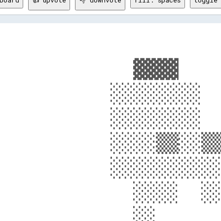
board
👍 upvote
👎 downvote
fill: spaces
toggle 
            ▓▓▓▓    
          ░░░░░░░░  
          ░░░░░░░░  
          ░░░░▒▒░░▒▒
          ░░░░░░░░░░
            ░░░░  ░░
            ░░      