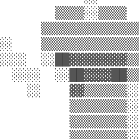
        ▒▒▒▒░░▒▒▒▒  
      ▒▒▒▒▒▒▒▒▒▒▒▒▒▒
░░    ▒▒▒▒▒▒▒▒▒▒▒▒▒▒
░░░░  ░░██▓▓▓▓▓▓▓▓▒▒
  ░░░░  ░░██▓▓▓▓██▒▒
    ░░    ▓▓▒▒▒▒▒▒░░
          ▒▒▒▒▒▒▒▒░░
          ▒▒▒▒▒▒▒▒░░
          ▒▒▒▒▒▒▒▒░░