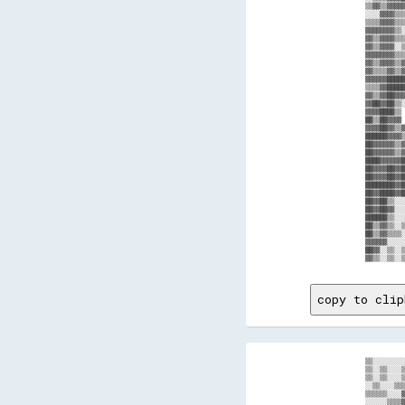
copy to clip
▒▒░░░░░░░░░░░░▒▒▒▒░░▒▒░░▓▓▓▓██▓▓▓▓▒▒▒▒██▓▓████▓▓██▓▓████████████▓▓██▓▓▓▓▓▓▓▓████▓▓▓▓▓▓██▓▓▓▓▒▒  ░░░░  ░░▒▒▒▒  ▒▒░░░░▒▒▒▒  ░░░░  ▒▒░░  
▒▒░░▒▒░░░░▒▒░░░░▒▒░░▒▒▒▒▒▒▓▓▓▓▓▓▒▒▒▒▒▒██▓▓████▓▓████▓▓██████▓▓████▓▓▓▓██▒▒▒▒██▓▓▓▓██▓▓▓▓▓▓▓▓▒▒  ▒▒░░░░░░░░▒▒░░░░░░░░░░░░  ▒▒░░  ░░░░  
▒▒░░▒▒░░░░▒▒░░░░░░░░▓▓▒▒▒▒██▓▓▓▓▓▓▓▓▓▓██▓▓████████▓▓▓▓██████▓▓██████▓▓██▓▓▓▓██▓▓▓▓██▓▓▓▓▓▓▓▓▒▒░░▒▒▒▒░░░░░░▒▒░░░░▒▒░░░░░░  ░░░░░░░░░░  
░░▒▒░░░░▒▒▒▒▒▒▒▒▒▒▒▒▓▓▒▒▒▒▓▓██▓▓▓▓▓▓▓▓▓▓██▓▓▓▓████▓▓▓▓██████▓▓██▓▓▓▓▓▓▓▓██▓▓▓▓▓▓▓▓▓▓██▓▓▓▓▓▓▓▓▓▓░░░░  ░░░░░░  ░░░░░░░░░░  ▒▒░░  ░░▒▒░░
▒▒▒▒▒▒░░░░▓▓▒▒░░▒▒▒▒▓▓▒▒▓▓▓▓▓▓▓▓██▓▓██▓▓▓▓▓▓▓▓██████▓▓▓▓████▒▒▓▓▓▓▓▓▓▓▓▓▓▓▓▓██▓▓▓▓▓▓▓▓▓▓▓▓▓▓▓▓▓▓▒▒░░░░░░░░░░░░░░░░░░░░░░░░▒▒░░  ▒▒░░▒▒
░░░░░░▒▒▒▒▓▓▒▒▒▒▓▓▓▓▒▒▒▒▓▓▓▓██▓▓██▓▓██▓▓▓▓██▓▓▓▓████████████▒▒▓▓▒▒▓▓▓▓▓▓▓▓▓▓██▓▓▓▓▓▓▓▓▓▓▓▓▓▓▓▓▓▓▓▓░░░░  ░░░░░░░░▒▒░░░░░░░░░░░░  ▒▒░░▒▒
░░░░░░▒▒▓▓