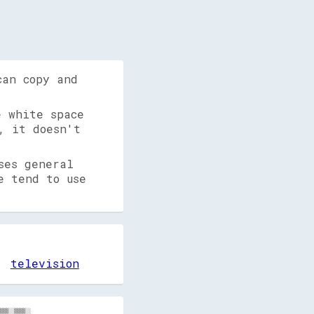
can copy and
 white space
, it doesn't
ses general
e tend to use
television

██▓▓▓▓▓▓▒▒▓▓▒▒▓▓▒▒▓▓██░░░░▓▓▓▓░░▓▓░░▒▒▒▒▓▓▒▒▒▒▓▓░░░░████░░░░░░▒▒░░▒▒▒▒▒▒▒▒▒▒▒▒▒▒░░▒▒  ░░░░  ▒▒▒▒░░▒▒▒▒░░░░▓▓██▒▒░░▒▒▓▓▓▓██▓▓▓▓▓▓▓▓▓▓▓▓
██▓▓▓▓▓▓▒▒▓▓▒▒▓▓▒▒▓▓▓▓░░░░▒▒▓▓░░▓▓░░▒▒▒▒▒▒░░▒▒▓▓▒▒▒▒████░░░░░░░░▒▒░░▒▒▒▒░░▒▒▒▒▒▒░░▒▒        ▒▒▒▒░░▒▒▒▒░░░░████▓▓░░▒▒▓▓▓▓██▓▓▒▒▓▓▓▓▓▓▓▓
████▓▓▓▓▓▓██▓▓▒▒▒▒▒▒██░░▒▒░░▒▒░░░░░░▒▒▒▒▒▒▓▓▓▓▓▓░░▓▓████░░▒▒░░░░░░▒▒▒▒▒▒▒▒▒▒▒▒▒▒░░▒▒░░    ░░▒▒▒▒░░▒▒▒▒▒▒▒▒▓▓████░░▓▓▓▓▓▓████▓▓▓▓▓▓▓▓▒▒
██▓▓▓▓██▓▓██▓▓▓▓▓▓▒▒▓▓▒▒▒▒░░▓▓░░░░▒▒██▒▒▒▒▓▓▓▓▓▓░░▓▓▒▒▒▒░░▒▒▒▒░░▒▒▒▒▒▒▒▒▒▒▒▒░░▒▒░░▒▒░░░░░░░░▒▒▒▒▓▓▒▒▒▒▒▒▒▒░░██▓▓░░▓▓▓▓▓▓██▓▓▓▓▓▓▓▓▓▓▓▓
██▓▓▓▓██▓▓██▒▒▓▓▓▓▒▒▓▓▒▒▒▒░░▓▓▒▒░░▓▓██▒▒▒▒██▓▓▒▒░░██▓▓▓▓░░░░░░░░▒▒▒▒▒▒░░▒▒▒▒░░▒▒░░▒▒░░░░░░░░▓▓▒▒▓▓▒▒▒▒░░░░░░██▓▓░░▓▓▒▒▒▒██▓▓▒▒▓▓▓▓▒▒▒▒
████████▓▓██▓▓▓▓▓▓▒▒▒▒▒▒▓▓▒▒▓▓▒▒░░████▒▒▒▒██▓▓▒▒░░██▓▓██▒▒░░░░▓▓░░░░▒▒░░░░▒▒▒▒▒▒░░▒▒░░░░▒▒░░▓▓▒▒▒▒▒▒▒▒▒▒▒▒▒▒▓▓▒▒░░▓▓▒▒░░░░▒▒░░░░▓▓▓▓██
██▓▓████▓▓