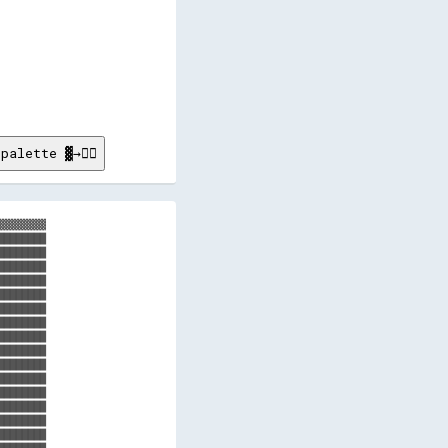
        

        

        

        

        

        

        

        

palette ▓→✊🏽
▓▓▓▓▓▓▓

███████

███████

███████

███████

███████

███████

███████

███████

███████

███████

███████

███████

███████

███████

███████

███████
