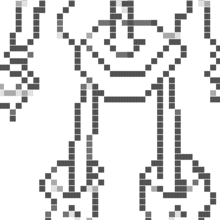
      ▒▒░░    ██        ██            ██░░████                  ██  ░░▒▒    
      ██    ████      ██              ██  ░░██                  ██    ██    
      ██    ██      ██                ████  ██              ████      ██    
      ██    ██      ▓▓            ▓▓▓▓██  ▓▓██▓▓▓▓▓▓██      ██        ██    
      ██    ██      ▓▓          ██    ██    ██        ██    ██        ██    
    ██      ██      ░░██      ▒▒      ██    ██          ▒▒▒▒░░        ██    
    ██    ██            ██  ██      ██        ████        ████          ██  
    ██████                ██  ▓▓      ██      ██        ██    ██          ██
  ██      ▓▓              ██    ██      ▓▓▓▓██        ██      ██        ██  
    ██████                ██      ██                ██      ██            ██
████    ██                ██        ██            ██      ██            ██  
    ████  ██                ██        ████████████      ██            ██    
        ██  ██                ▓▓                      ██  ██            ████
▒▒    ▓▓  ████              ▓▓░░██                  ████  ██              ██
░░▒▒▒▒░░▒▒░░                ██  ████              ██  ██  ██            ▒▒  
        ██                  ██  ██  ██████████████    ██  ██            ████
████  ██                  ██    ██                    ██  ██                
    ▓▓                    ██    ██                    ██    ▓▓              
    ██                    ██    ██                    ██    ██              
                          ██    ██                    ██    ██              
                          ██    ██                    ██    ██              
                          ██  ▓▓                      ██    ██              
                        ██    ▓▓                      ██    ██              
                        ██    ▓▓                      ██    ██              
                        ██    ▓▓                      ██    ██████          
                    ██████    ████                  ████    ██    ██        
                  ▓▓    ██    ██  ██              ██  ██    ██    ████      
                ██      ██    ████              ██    ██    ██      ████    
              ██  ▒▒    ██    ██  ██            ████        ████  ▓▓  ██    
              ██  ░░▒▒  ██  ██░░▒▒              ██  ▒▒██    ████▒▒    ██    
                ██    ██████    ██              ██      ████████        ██  
                  ██            ██              ██                      ██  
                  ▓▓    ██      ██              ██          ██        ██    
                ▓▓    ▓▓░░██    ██                ▓▓      ▓▓░░██    ████    