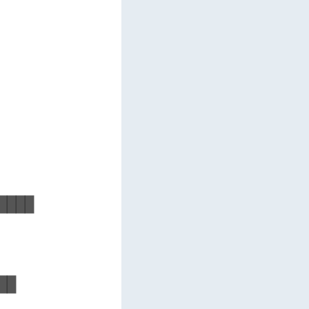
   

   

   

   

   

   

   

   

   

   

███

   

   

   

█  

   
