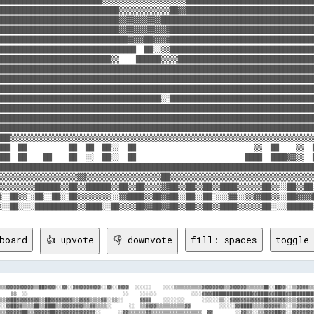
█████████████████████████████▒▒▒▒▒▒▒▒▒▒▒▒██▓▓███████████████████████████████
█████████████████████████████▓▓▓▓▓▓▓▓▓▓█████████████████████████████████████
█████████████████████████████▓▓▓▓▓▓▓▓▓▓▓▓███████████████████████████████████
███████████████████████████████▓▓▓▓██▓▓▓▓███████████████████████████████████
█████████████████████████████████  ██░░▒▒███████████████████████████████████
███████████████████████████▒▒    ██████▒▒▒▒█████████████████████████████████
████████████████████████████████████████████████████████████████████████████
████████████████████████████████████████████████████████████████████████████
████████████████████████████████████████████████████████████████████████████
███████████████████████████████████████░░███████████████████████████████████
████████████████████████████████████████████████████████████████████████████
████████████████████████████████████████████████████████████████████████████
████████████████████████████████████████████████████████████████████████████
███▒▒▒▒▒▒▒▒▒▒▒▒▒▒▒▒▒▒▒▒▒▒▒▒▒▒▒▒▒▒▒▒▒▒▒▒▒▒▒▒▒▒▒▒▒▒▒▒▒▒▒▒▒▒▒▒▒▒▒▒▒▒▒▒▒▒▒▒▒▒▒▒▒
███  ██          ██  ██  ██░░  ██                            ▒▒  ██    ▒▒  █
███  ██    ██    ██  ░░  ██░░  ██                          ████  ████▓▓▒▒  █
████████████████████████████████████████████████████████████████████████████
▒▒▒▒▒▒▒▒▒▒▒▒▒▒▒▒▒▒▒▓▓▒▒▒▒▒▒▒▒▒▒▒▒▒▒▒▒▒▒██▒▒▒▒▒▒▒▒▒▒▒▒▒▒▒▒▒▒▒▒▒▒▒▒▒▒▒▒▒▒▒▒▒▒▒
▒▒▒▒▒▒▒▒▒██████▒▒██▒▒██████▒▒██▒▒██▒▒▒▒▓▓██▒▒██▒▒██▒▒████▒▒▒▒▒▒██▒▒░░██▒▒██░
▓░░██▒▒░░██░░██░░██▒▒▒▒▒▒▒▒░░▓▓████▒▒██▓▓██░░██░░██░░░░▓▓░░▒▒▓▓██▒▒░░██▓▓▓▓█
board
👍 upvote
👎 downvote
fill: spaces
toggle 
▒▒▓▓░░    ░░▒▒██▒▒████░░▒▒▓▓▓▓▓▓▓▓▒▒▓▓██████▓▓▒▒
░░▒▒  ░░░░  ░░░░░░  ▒▒░░░░░░  ░░░░░░░░░░░░    ░░▓▓▒▒██▒▒▒▒▒▒▒▒▒▒▓▓▒▒▒▒▒▒██▒▒▓▓▒▒▒▒▒▒▒▒▒▒████▒▒▒▒▒▒▓▓▓▓░░      ░░  ░░  ░░░░░░░░░░░░░░  ░░  ░░░░░░
▒▒▓▓▒▒▓▓▓▓░░▒▒▒▒░░▒▒██▓▓▓▓▒▒░░░░▓▓██▓▓▓▓░░  ░░▓▓▒▒▒▒██▒▒▒▒▒▒▒▒▒▒▓▓▒▒▒▒▒▒▒▒░░  ▒▒▓▓▓▓▓▓▒▒▒▒▓▓██▒▒▒▒▒▒▓▓▓▓░░    ░░▒▒▒▒  ░░░░░░▒▒▒▒▓▓▒▒░░▓▓████▒▒▒▒
▓▓▓▓▒▒▓▓██▒▒░░▒▒▒▒▓▓██▓▓▓▓▓▓▒▒██▓▓██▓▓░░    ▒▒▒▒▒▒▒▒██▒▒▒▒▒▒▒▒▓▓  ██▒▒▒▒▒▒▒▒    ░░▓▓▒▒▓▓▒▒████▒▒▒▒▒▒▒▒██▓▓░░                ░░░░▓▓▓▓▒▒████▓▓▓▓▒▒
▓▓██▒▒▓▓▓▓▒▒▒▒▓▓▒▒▓▓██▓▓▓▓▒▒▓▓██████▒▒░░    ▓▓▒▒▒▒▒▒██▒▒▒▒▒▒▒▒▓▓  ▒▒▒▒▒▒▒▒▓▓      ▒▒▒▒▓▓▓▓██▓▓██▒▒▒▒▒▒▓▓▓▓▒▒    ░░████████▒▒    ▒▒▒▒▒▒██▓▓▓▓▓▓▒▒
▓▓▓▓▓▓▓▓▓▓▒▒▒▒▓▓▒▒▓▓██▓▓▒▒▒▒▒▒▓▓████▒▒░░  ░░▒▒▒▒▒▒▒▒██▒▒▒▒▒▒▓▓░░  ░░██▓▓▒▒▒▒▒▒      ▓▓▒▒▓▓▓▓    ▓▓▒▒▒▒▒▒▒▒  ░░▒▒░░▒▒▒▒▒▒▒▒▒▒▒▒    ░░░░██▓▓██▓▓▓▓
░░██▓▓▓▓██▒▒▒▒▓▓▓▓▓▓██▓▓▓▓▓▓▒▒▒▒▓▓▓▓░░    ▓▓▒▒▒▒▒▒▓▓██▒▒▒▒▒▒▓▓░░░░░░  ░░▓▓▓▓▓▓        ▓▓▓▓██▓▓  ▒▒▒▒▒▒▒▒▒▒░░  ▒▒▒▒▒▒▒▒▒▒▓▓▒▒▓▓    ░░  ██▓▓██▒▒▓▓
░░▒▒▒▒████░░▓▓▓▓▒▒▒▒██▓▓▓▓▒▒░░░░▓▓▒▒░░  ░░▒▒▒▒▒▒▓▓░░▓▓▓▓▓▓▒▒██▒▒░░▒▒          ░░░░░░  ▒▒████▓▓▓▓  ▓▓▒▒▓▓▒▒░░▒▒▒▒▒▒▒▒▒▒▒▒▒▒▒▒▒▒▒▒      ▓▓██▓▓▒▒▒▒
▒▒▓▓░░▓▓▓▓░░░░▒▒▒▒▒▒██▒▒▒▒▒▒▒▒▒▒▒▒      ▒▒▒▒▒▒▒▒▓▓    ▓▓▒▒██▒▒  ▒▒▒▒        ▒▒▒▒░░▒▒▒▒░░████░░    ▓▓▓▓  ▒▒▒▒▒▒▒▒▒▒▒▒▒▒▒▒▒▒▒▒▒▒▒▒  ░░░░▒▒▒▒▒▒▒▒▒▒
░░▓▓░░▓▓▓▓░░▒▒▒▒▒▒░░▓▓▒▒░░░░            ▓▓▒▒▒▒▓▓      ▓▓▒▒██▓▓  ░░▒▒▒▒                ░░████      ░░░░▒▒▒▒▓▓▓▓▒▒▒▒▒▒▒▒▒▒▒▒▒▒▒▒▓▓  ░░  ██████░░░░
▓▓██▒▒▓▓▓▓▒▒▒▒▓▓▒▒▓▓▒▒░░░░    ▒▒▒▒▒▒    ▓▓▒▒▒▒▓▓      ▓▓████▓▓  ░░▓▓░░            ▒▒▒▒██▓▓      ░░▒▒▒▒▒▒▒▒▒▒▓▓▓▓▓▓▒▒▒▒▒▒▒▒▒▒▓▓▓▓▒▒░░░░▓▓▓▓██▓▓▓▓
████▒▒████▒▒▒▒▓▓▓▓▓▓▒▒░░  ▒▒▓▓▒▒▒▒▒▒▒▒░░▒▒▓▓▒▒▓▓      ▓▓██████▒▒░░░░            ░░▒▒▓▓██▓▓    ▒▒▒▒▒▒▒▒▒▒▒▒▒▒▒▒▒▒▓▓▓▓▓▓▒▒▒▒▓▓▓▓▓▓░░░░▒▒▓▓██▓▓▓▓▒▒
▒▒▒▒░░▓▓▓▓▒▒▒▒▓▓▒▒░░░░    ▓▓▒▒▒▒▒▒▒▒▒▒▒▒▒▒░░░░▒▒▓▓  ▒▒▒▒▒▒▓▓██▓▓▒▒▒▒░░░░    ░░▒▒  ▒▒██▒▒  ▒▒▒▒▒▒▓▓▒▒▒▒▒▒▒▒▓▓▓▓▒▒  ▓▓▓▓▓▓▓▓▓▓▒▒    ░░░░▓▓████▒▒▒▒
▓▓██▒▒▓▓██▒▒▓▓▓▓▓▓░░    ▓▓▒▒▒▒▒▒▒▒▒▒▒▒▒▒▒▒▒▒▒▒▒▒░░▒▒░░    ░░▒▒▓▓██▓▓░░  ▒▒▒▒░░░░▒▒████░░░░░░▒▒▓▓▒▒▒▒▒▒▒▒▓▓▓▓░░                ░░▒▒░░▓▓▓▓████▓▓▓▓
░░██▒▒████░░▒▒▓▓▒▒░░  ░░▒▒▒▒▒▒▒▒▒▒▒▒▒▒▒▒▒▒▒▒▓▓▒▒▒▒▒▒░░▒▒░░▒▒▒▒▒▒  ▒▒██████▒▒▓▓▓▓▓▓▓▓▓▓░░░░▒▒▒▒▒▒▒▒▒▒▒▒▓▓▒▒                    ░░░░░░  ██▓▓██░░░░
▒▒██░░██▓▓▒▒▓▓▓▓░░  ░░▓▓▒▒▒▒▒▒▒▒▒▒▒▒▒▒▒▒▓▓▓▓▒▒▒▒▒▒▒▒▒▒▒▒▒▒▒▒░░░░  ▓▓▓▓▓▓▓▓░░▒▒▓▓▓▓▓▓██▒▒▒▒▒▒▒▒▒▒▒▒▓▓▒▒      ░░░░░░▒▒▒▒▒▒▒▒▒▒▓▓████▒▒▒▒██████▒▒▒▒
  ▒▒▓▓████▒▒░░░░    ░░▓▓▓▓▒▒▒▒▒▒▒▒▒▒▒▒▓▓▓▓▓▓▒▒▒▒▒▒▒▒▒▒▒▒▒▒▒▒▒▒░░▒▒▒▒▓▓▓▓▓▓  ▒▒▓▓▓▓▓▓▓▓▒▒▒▒▒▒▒▒▒▒▓▓░░    ░░  ▒▒██████▓▓▓▓██▓▓██████░░  ░░░░░░░░░░
██▓▓▒▒████░░▒▒░░░░░░  ▒▒▓▓▒▒▓▓▓▓▒▒▓▓▓▓▓▓▒▒▒▒▒▒▒▒▒▒▒▒▒▒▒▒▒▒▒▒▒▒▒▒▒▒░░▓▓▓▓▓▓  ▒▒▓▓▓▓▒▒▒▒▒▒▒▒▒▒▓▓▓▓░░  ░░  ░░▓▓██████████▒▒██▓▓██████▓▓██████▓▓▓▓▓▓
▓▓██▒▒▓▓██░░▓▓▓▓▓▓░░░░  ██▓▓▓▓▓▓▓▓▓▓██  ████▓▓▓▓▓▓▓▓▒▒▒▒▒▒▒▒▒▒▒▒▒▒▒▒▒▒▒▒▒▒▒▒▒▒▓▓▒▒▒▒▒▒▒▒▒▒▓▓░░    ░░░░▒▒██▓▓████████████████████▓▓▓▓▓▓████▓▓▓▓▒▒
▒▒▓▓▒▒████▒▒▓▓▓▓▓▓▓▓░░    ░░▓▓██▓▓░░░░        ░░░░░░████▓▓▒▒▓▓▓▓▓▓▒▒▒▒▒▒▒▒▓▓▒▒▒▒▒▒▒▒▒▒██▓▓    ░░░░▒▒░░██▓▓▒▒██████████▓▓██████████▒▒  ████▓▓▓▓▒▒
▓▓▓▓▒▒████▒▒▓▓▓▓▓▓▓▓▓▓░░░░            ░░  ░░░░          ░░▒▒▓▓▓▓▒▒▒▒▒▒▒▒▒▒▒▒▒▒▒▒▒▒▒▒▒▒▒▒      ░░░░▒▒▒▒▓▓▓▓▓▓██████████▒▒██████████▒▒▒▒██▓▓██▓▓▒▒
▒▒▓▓▒▒██▓▓▒▒▓▓▓▓░░▒▒▓▓▒▒▒▒░░░░░░░░▒▒░░░░▒▒░░░░░░░░░░          ▓▓▒▒▒▒▒▒▒▒▒▒▒▒▒▒▒▒▒▒▒▒▒▒▒▒  ░░░░▒▒▒▒▓▓▒▒▒▒▒▒▒▒██████████████████████▓▓▒▒▓▓████▓▓▓▓
████░░▓▓██░░▒▒▓▓▓▓▓▓▓▓▓▓▓▓▓▓██▓▓██▓▓░░▓▓▒▒▒▒▒▒▒▒▒▒░░░░░░      ▓▓▒▒▒▒▒▒▒▒▒▒▓▓▒▒▒▒▒▒▒▒▒▒▒▒    ░░▓▓▓▓██▒▒████▓▓██████████████████████▒▒████████▓▓▒▒
▒▒▒▒░░▒▒▒▒░░▒▒▒▒░░▒▒▓▓▓▓▓▓▒▒▓▓████▓▓░░██▓▓████▓▓▓▓░░░░░░░░░░  ▓▓▒▒▓▓▒▒▒▒▒▒▓▓▒▒▒▒▒▒▒▒▒▒██    ░░████▒▒▓▓████▒▒██████████▓▓██████████░░▒▒▒▒▒▒▒▒▒▒▒▒
▒▒▓▓▒▒▓▓▓▓░░▒▒▓▓░░▒▒▓▓▓▓▒▒▒▒▓▓██████▓▓▓▓▒▒▓▓▓▓▓▓▓▓░░▒▒██▒▒░░  ▒▒▒▒▒▒▓▓▒▒▒▒▓▓▒▒▒▒▒▒▓▓▓▓▒▒  ░░▒▒▓▓██▓▓████▓▓▒▒██████████████████████▒▒░░▓▓▓▓▓▓▓▓▒▒
▒▒▒▒▒▒████▒▒▓▓▓▓▓▓▓▓▓▓▓▓▓▓▒▒▓▓▓▓▒▒▓▓▓▓▓▓▓▓▓▓▓▓▓▓▓▓▓▓██▓▓░░    ▒▒▒▒▒▒▒▒▒▒▒▒▓▓▒▒▒▒▒▒▒▒▒▒▓▓    ▒▒████▓▓██████▓▓████████▓▓████████████▓▓░░██████▓▓▒▒
████░░████▒▒▓▓▓▓▒▒▓▓▓▓▓▓▓▓▓▓▓▓▒▒▒▒▒▒▒▒▓▓▓▓▓▓▓▓▓▓▓▓▒▒▓▓▓▓░░░░  ▒▒▒▒▒▒▒▒▓▓▓▓▓▓░░▒▒▒▒▒▒▒▒▓▓  ░░▒▒▓▓▓▓▓▓▓▓▓▓▒▒▒▒▓▓██▓▓████▓▓▓▓▓▓▓▓▓▓▓▓▒▒▓▓▓▓████▓▓▒▒
██▓▓▒▒████▒▒██▓▓  ▓▓▒▒▒▒▓▓▒▒▓▓▓▓▓▓░░▓▓▓▓▓▓░░▓▓▒▒▓▓▒▒░░██░░░░  ▒▒▒▒▒▒▒▒▒▒▓▓▓▓▒▒▒▒▒▒▒▒▒▒▓▓  ░░▒▒██▒▒▓▓▓▓██▒▒▒▒▒▒▓▓▒▒██▒▒▓▓▓▓▓▓▓▓▓▓▓▓░░▓▓▓▓██▓▓▓▓▓▓
▓▓▓▓▒▒▓▓▓▓▓▓▓▓▓▓▓▓▓▓▓▓▓▓▓▓▒▒▓▓  ▓▓▓▓▓▓██▓▓░░▓▓▓▓▓▓▒▒████░░░░  ▒▒▒▒▒▒▒▒▒▒▒▒▓▓▒▒▒▒▒▒▒▒▒▒▓▓  ░░░░▓▓▓▓▓▓▓▓▓▓██▓▓▒▒▓▓████▓▓▓▓▒▒▓▓▓▓▓▓▓▓▓▓▓▓██████▓▓▓▓
░░▓▓▓▓████░░▓▓▓▓▒▒▓▓▓▓▓▓▓▓▒▒██▒▒░░▓▓▓▓▓▓▓▓▒▒▓▓▓▓██▒▒▒▒▓▓░░    ▓▓▓▓▒▒▒▒▒▒▒▒▓▓▒▒▒▒▒▒▒▒▒▒▓▓    ▒▒▓▓  ██▓▓▓▓▓▓▓▓▓▓██▒▒██▓▓▒▒▒▒▓▓▓▓▓▓▓▓▒▒░░▓▓████▓▓▓▓
  ▒▒  ░░░░░░▓▓▓▓░░██▒▒▒▒▓▓▒▒▓▓▒▒▓▓▒▒▒▒▓▓▓▓░░▓▓████▓▓▓▓▓▓░░    ▓▓▓▓▒▒▒▒▒▒▒▒▓▓▒▒▓▓▒▒▒▒▒▒▓▓██  ░░░░▒▒██████████▓▓██▓▓████▓▓▓▓████████▓▓▓▓██████▓▓▓▓
▒▒▓▓▒▒██▒▒▒▒░░░░░░░░░░    ░░                ▒▒▓▓▓▓▒▒▒▒░░    ▒▒▒▒▓▓▒▒▒▒▒▒▒▒▒▒▒▒▒▒▒▒▒▒▒▒▒▒▓▓    ▒▒░░▓▓▓▓▓▓██▓▓▒▒██▒▒██▓▓▒▒▒▒▓▓▓▓▓▓▓▓▒▒▒▒██▓▓██▒▒▒▒
░░▓▓▒▒██▒▒▒▒▒▒▒▒▒▒▒▒▒▒▓▓▓▓▓▓▓▓  ░░▒▒░░▓▓▓▓▒▒▓▓▓▓▓▓▒▒▓▓░░░░  ▒▒▒▒▒▒▓▓▒▒▒▒▒▒▒▒▒▒▒▒▒▒▒▒▒▒▒▒▓▓▓▓  ░░▒▒▓▓▓▓▓▓▓▓▓▓▓▓▓▓▓▓██▓▓▓▓▒▒▓▓▒▒▓▓▓▓██  ██████░░▒▒
▓▓▓▓▒▒██▒▒▒▒████▓▓▓▓▓▓▒▒▓▓▒▒▓▓▓▓▓▓▓▓░░██▓▓▒▒▓▓▓▓▓▓▓▓  ▒▒    ██▒▒▒▒▒▒▒▒▒▒▒▒▒▒▒▒▒▒▒▒▒▒▒▒▒▒▒▒▓▓  ░░░░▓▓▓▓▓▓▒▒░░▒▒▓▓▒▒██▓▓░░▓▓▓▓▓▓▓▓▓▓▒▒▒▒██▓▓██▓▓▒▒
▓▓██▒▒██▒▒▒▒██▓▓░░▓▓▓▓▒▒▓▓▓▓▓▓░░▓▓▓▓▓▓▓▓▓▓▒▒▓▓██▓▓▒▒      ░░▓▓▒▒▒▒▒▒▒▒▒▒▒▒▒▒▒▒▒▒▒▒▒▒▒▒▒▒▒▒▒▒▓▓    ░░▓▓▓▓▒▒▒▒▒▒██▒▒██▓▓░░▒▒▓▓▓▓▓▓▓▓▒▒▒▒██████▓▓▓▓
░░▓▓▒▒▓▓▒▒▒▒██▓▓░░▓▓▓▓▓▓▓▓▓▓▓▓░░▒▒▒▒▒▒▓▓▓▓▒▒▓▓▓▓▓▓░░░░  ▒▒▓▓▓▓▒▒▓▓▒▒▒▒▒▒▒▒▒▒▒▒▒▒▒▒▒▒▒▒▒▒▒▒▓▓▓▓██  ░░▓▓▓▓▓▓▓▓▓▓▓▓  ██▓▓▓▓▒▒▓▓▓▓▓▓▓▓▓▓  ██████░░▒▒
▓▓██▒▒▓▓▒▒▒▒▓▓▓▓▓▓▓▓▓▓▒▒▓▓▓▓▓▓▓▓▒▒▓▓  ▓▓▓▓▒▒▓▓▓▓▒▒      ▒▒▓▓▓▓▓▓▓▓▓▓▓▓▓▓▓▓░░▓▓▓▓▓▓▒▒▓▓▓▓▓▓▒▒▓▓██  ░░▒▒▓▓▓▓▒▒▒▒▓▓▒▒██▓▓▒▒▓▓▓▓▓▓▓▓▓▓▓▓▒▒██████▓▓▓▓
  ▒▒░░░░▒▒▒▒██▓▓▒▒▓▓▒▒▒▒▓▓▒▒▒▒▒▒▓▓▓▓░░▓▓▓▓▓▓▓▓▓▓░░░░  ▒▒██████▓▓▓▓▓▓▒▒▓▓▓▓░░▓▓▓▓▓▓▓▓▓▓▓▓▓▓██████░░  ░░▒▒████▓▓██████▓▓▓▓████▓▓████▓▓▒▒██████▓▓██
▒▒▓▓▒▒██▒▒▒▒▓▓▓▓░░██▓▓▓▓▓▓▒▒▒▒██░░▒▒▓▓████░░▒▒░░    ▓▓████████████████████░░▒▒▒▒██████████████████░░    ▒▒▓▓▒▒▓▓▒▒██▓▓▓▓▒▒▓▓▓▓▓▓▓▓▒▒▒▒██████▒▒▒▒
████▒▒██▒▒▒▒████████▓▓▓▓██▓▓▓▓▒▒▒▒████▓▓██▓▓▒▒░░  ▒▒████████████████████████████████████████████████░░  ▒▒▒▒▒▒▓▓██████▓▓▒▒▓▓▓▓▓▓▓▓▓▓▓▓▓▓████▓▓██
▒▒▓▓▒▒██▒▒▒▒▓▓██▓▓▓▓▒▒▓▓▓▓▓▓▓▓▓▓████▓▓▓▓▓▓░░▒▒  ▒▒████████████████████████████████████████████████████░░░░▒▒▓▓▓▓▓▓██▓▓░░▓▓▓▓▓▓▓▓▓▓▒▒  ████████▓▓
▓▓▓▓▒▒██▒▒▒▒▓▓▓▓▒▒▒▒▓▓▓▓▓▓▒▒▓▓▒▒▓▓▓▓▓▓▓▓▓▓░░░░    ██████████████████████████████████████████████████▒▒  ░░▒▒▒▒▓▓▓▓████▒▒▓▓▓▓▓▓▓▓▓▓▒▒▒▒██████▓▓▓▓
▒▒▓▓▓▓██▒▒▒▒▒▒▒▒▒▒▒▒▒▒▓▓▓▓▒▒▓▓▒▒▒▒██▓▓▓▓▓▓░░▒▒░░    ▒▒████████████████████████████████████████████    ░░  ▒▒▓▓██▒▒██▓▓▓▓▓▓▓▓▓▓▓▓▓▓▒▒░░██████▒▒▒▒
▒▒▓▓▒▒██▒▒▒▒████▓▓▓▓▓▓▒▒▓▓▓▓▓▓▒▒▓▓██▓▓▓▓▓▓░░▓▓░░      ░░████████████████████████████████████████▒▒  ░░░░░░▒▒▓▓██░░██▒▒░░▓▓▓▓▓▓▓▓▓▓██  ██████░░▓▓
░░▒▒░░░░▒▒▒▒▓▓▓▓░░▓▓▒▒▒▒▓▓██▓▓▒▒▓▓▓▓▒▒▓▓▓▓▓▓▒▒░░░░░░      ▓▓████████████████████████████▓▓▓▓      ░░░░▒▒▓▓████████████████████████▓▓████████████
▒▒▓▓▒▒██▒▒▒▒░░░░░░░░░░░░▒▒▒▒▒▒░░░░░░  ▒▒▒▒▒▒▒▒▒▒██▒▒░░▒▒    ▒▒██████████████████████▒▒  ░░      ░░░░░░▓▓▓▓▓▓▓▓▓▓▓▓██▓▓████▓▓▓▓▓▓▓▓▒▒██████████▓▓
▒▒▓▓▒▒██▒▒▒▒▓▓████▓▓░░▒▒▒▒▒▒▒▒▒▒▒▒▒▒░░▒▒██▒▒▓▓▓▓▓▓██▒▒    ░░████  ░░░░▓▓▓▓▓▓▓▓██▒▒░░  ████▓▓    ░░░░▓▓▓▓▓▓▒▒██▓▓▓▓██▓▓▓▓██▓▓▓▓▓▓▓▓▓▓████████▓▓▓▓
▒▒▓▓▓▓██▒▒▒▒▓▓██▓▓▓▓▒▒▒▒▒▒▓▓▓▓▒▒▓▓▒▒▒▒▒▒▒▒▒▒▒▒▒▒████▒▒▒▒░░░░████▒▒████          ████░░████▓▓  ░░░░██▓▓██▒▒▒▒██████████████▓▓▓▓▓▓██▓▓████████▓▓▓▓
░░▓▓▓▓██▒▒▒▒████▓▓▓▓▒▒▓▓▒▒▓▓▓▓▓▓▒▒▒▒▓▓▒▒██▓▓▓▓██████▒▒▒▒  ░░████▒▒████  ░░░░░░  ▒▒██▒▒████▓▓  ░░░░▓▓▓▓▓▓██▓▓▓▓▓▓██████████▓▓▓▓▓▓██▒▒████████░░▓▓
▒▒▒▒░░▒▒▒▒▒▒████▓▓▓▓▓▓▓▓▒▒██▓▓▓▓░░▒▒▓▓▒▒▓▓▒▒▒▒▒▒▒▒▓▓░░░░  ░░████░░▒▒▓▓  ░░░░░░  ▒▒▒▒▒▒████▓▓    ░░▒▒▒▒▒▒▒▒░░▒▒▒▒    ▒▒  ▒▒▒▒▒▒▒▒▒▒░░▒▒    ▒▒▒▒▒▒
██▓▓▓▓██▒▒▒▒▓▓▓▓▓▓▓▓▓▓▓▓▒▒██▓▓▒▒▓▓▒▒██▒▒▓▓▓▓▓▓██████▒▒░░  ██████░░██▓▓░░▒▒▓▓▒▒░░░░████░░████▒▒  ▒▒▓▓████▒▒▓▓██████████████████▓▓██▓▓████████▒▒██
██▓▓▒▒██▒▒▒▒▓▓▓▓▓▓▓▓░░▒▒▒▒▓▓▓▓▓▓▒▒▒▒▓▓▒▒▒▒▒▒▒▒▓▓██▓▓░░  ▒▒████▓▓▒▒██  ░░▒▒██▒▒░░  ████▒▒██████░░░░▒▒▓▓▒▒▓▓▓▓▒▒██▓▓▓▓▓▓▒▒▒▒▓▓████▓▓▓▓▓▓▓▓▓▓▓▓░░▒▒
████▒▒██▒▒▒▒▒▒▒▒▒▒▒▒░░░░▒▒░░░░░░░░▒▒  ░░░░░░▒▒████▒▒░░  ██████▒▒██▓▓  ░░▒▒▓▓▒▒▒▒  ▒▒████  ██████  ░░░░▒▒▓▓░░▓▓▓▓▓▓▓▓▒▒░░░░████░░▓▓▒▒▒▒▓▓▓▓▓▓░░▓▓
██▓▓▓▓██▒▒▒▒▓▓▓▓▓▓▓▓▒▒▓▓▒▒██▓▓▓▓▓▓▒▒▒▒▓▓▓▓▒▒▓▓██▓▓░░░░▒▒████▓▓▒▒██░░  ░░▓▓████▒▒░░  ████▓▓▓▓████  ░░░░░░▒▒░░▒▒▓▓▒▒▒▒▒▒░░▒▒▒▒▒▒░░▒▒▒▒░░░░▒▒▒▒▒▒▓▓
░░▒▒░░░░▒▒▒▒▓▓▒▒▓▓▒▒▓▓▒▒▓▓▓▓▓▓▒▒▓▓▓▓░░▒▒▓▓▒