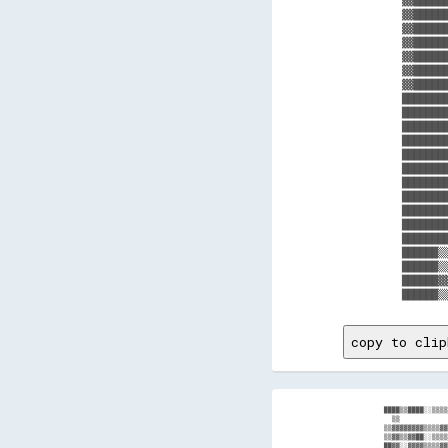
▓▓█████
▓▓█████
▓▓█████
▓▓█████
▓▓█████
▓▓█████
███████
███████
███████
███████
███████
███████
███████
███████
███████
███████
███████
██████▒
██████▒
██████▓
copy to clip
████▒▒████░░▒▒▒▒▒▒▓▓▓▓▓▓▓▓▓▓▒▒██▓▓▓▓░░▓▓░░▓▓▓▓▓▓▓▓▓▓░░▓▓░░▓▓▓▓  ░░░░░░    ░░░░▒▒▒▒▒▒▒▒▒▒▓▓▓▓▓▓▓▓▒▒▓▓▓▓▓▓▒▒▒▒▒▒██░░██▓▓░░▒▒▓▓▓▓▒▒▓▓░░██▓▓▓▓▓▓▒▒▒▒
  ▒▒                ▒▒  ░░                                  ░░    ░░░░░░            ░░░░▓▓▓▓██████████████▓▓████▓▓████▓▓██████████▓▓████████████
▒▒▓▓▓▓▓▓▓▓▒▒▒▒▓▓▒▒▓▓██▓▓▓▓▓▓▓▓▒▒██▓▓▓▓▓▓▓▓▒▒▓▓▓▓▒▒▒▒▓▓░░▒▒░░      ▓▓▓▓    ░░░░░░░░      ░░░░░░▒▒░░▓▓▓▓▓▓▓▓▓▓▓▓██▓▓▓▓▓▓▒▒▒▒▓▓▓▓▓▓▓▓▒▒  ██▓▓██▓▓▓▓
▒▒▓▓▒▒▓▓██░░▒▒▒▒░░▓▓██▓▓▒▒▒▒██▒▒████▒▒▓▓▓▓▓▓▓▓▒▒▓▓▒▒▒▒░░      ░░  ▒▒▓▓▓▓▒▒▒▒▒▒▒▒▒▒▓▓          ░░░░░░▓▓████▒▒▒▒▓▓▓▓▓▓▒▒░░▒▒▓▓▓▓▓▓▓▓░░  ██████▓▓▒▒
██▓▓░░▓▓▓▓▒▒▒▒▓▓▒▒▓▓▓▓▓▓██▒▒▓▓▓▓▓▓██▓▓▓▓▓▓▓▓▓▓▓▓▓▓░░      ░░▓▓▒▒▒▒▒▒▓▓▒▒▒▒▒▒▒▒▒▒▒▒▒▒▒▒▒▒  ▓▓        ░░▓▓▒▒░░▒▒▓▓▓▓██▓▓░░▓▓▓▓▓▓▓▓▓▓▒▒▓▓▓▓▓▓██▓▓▓▓
▒▒▓▓▓▓████░░▒▒▓▓▒▒▓▓██▓▓▓▓▓▓▒▒▓▓██▓▓▒▒▓▓▓▓▒▒▓▓▒▒░░░░    ▒▒▒▒▒▒▒▒▒▒▒▒▒▒▒▒▒▒▒▒▒▒▒▒▒▒▒▒▒▒▒▒▒▒▒▒▒▒▓▓░░    ░░▓▓▓▓▒▒██▓▓████▓▓▒▒▓▓▓▓▓▓▓▓░░▒▒██▓▓██▒▒▓▓
▓▓▓▓▒▒████░░▒▒▓▓▓▓▓▓██▓▓▓▓▒▒▓▓▓▓██▓▓▓▓▓▓▓▓▒▒░░░░      ▒▒▒▒▒▒▒▒▒▒▒▒▒▒▒▒▒▒▒▒▒▒▒▒▒▒▒▒▒▒▒▒▒▒▓▓▒▒▒▒▒▒▒▒░░    ░░▒▒▒▒▓▓▓▓████░░▓▓▓▓▓▓▓▓▓▓▒▒▒▒██▓▓██▒▒▓▓
▓▓██░░████▒▒▒▒▓▓▓▓▓▓██▓▓▓▓▒▒▓▓████████▓▓▓▓░░░░    ▒▒  ▓▓▒▒▒▒▒▒▒▒▒▒▒▒▒▒▒▒▓▓▒▒▒▒▒▒▒▒▒▒▒▒▓▓▒▒▒▒▒▒▒▒