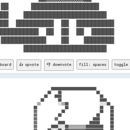
 ██      ██████████████████         
███    ██████████████████████       
███  ██████████  ██  ██████████     
███████████  ██  ██  ██  ██████     
 ████████████    ██    ████████     
board
👍 upvote
👎 downvote
fill: spaces
toggle 
                              ██████████████████████████                    
                            ██    ██                    ██                  
                          ██    ████                      ██                
                        ██        ██                      ████              
                      ▒▒          ░░▒▒██                  ░░░░██            
                    ██                ██                  ██    ██          
                    ▓▓              ██                    ██    ██          
                    ▓▓            ██                    ██      ██          
                    ▓▓          ▓▓                    ████      ██          
                    ▓▓            ████              ██████      ██          
                    ▓▓        ████░░░░██▒▒▒▒▒▒▒▒▒▒██████████    ██          