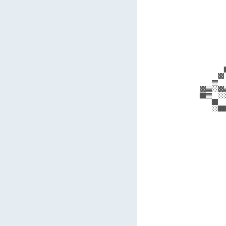
        
        
        
        
        
        
        
        
        
        
        
      ▓▓
    ▒▒  
▓▓▒▒░░▓▓
██▒▒  ░░
    ██  
    ░░██
        
        
        
        
        
        
        
        
        
        
        
        
        
        
        
        
        