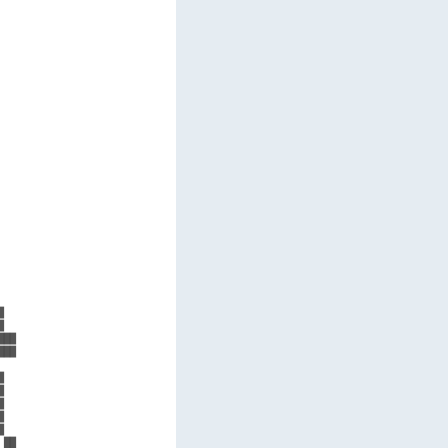
        

        

        

        

        

        

        

        

        

        

        

        

        

        

        

        

        

        

        

        

        

        

        

        

        

        

██      

██      

        

        

        

        

        

        

██      
