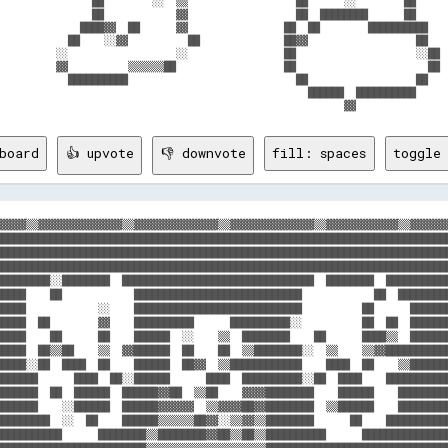
                ██        ░░  ▒▒                  ██      ░░        ██      
                ██            ▓▓                  ██  ████████      ██      
              ████▓▓  ██      ▓▓                ██  ██        ██████████    
            ██    ░░▓▓          ██              ██▓▓                  ██    
          ░░                  ░░                ██                    ░░██  
          ▓▓          ▒▒▒▒▒▒██                  ██                      ██  
            ██████████                            ██                  ██    
                                                    ██████  ██████████      
board
👍 upvote
👎 downvote
fill: spaces
toggle 
▓▓▓▓▓▒▒▓▓▓▓▓▓▓▓▓▓▓▓▓▓▒▒▓▓▓▓▓▓▓▓▓▓▓▓▓▓▒▒▓▓▓▓▓▓▓▓▓▓▓▓▓▓▒▒▓▓▓▓▓▓▓▓▓▓▓▓▒▒▓▓▓▓▓▓▓
████████████████████████████████████████████████████████████████████████████
████████████████████████████████████████████████████████████████████████████
████████████████████████████████████████████████████████████████████████████
█████████░░████████  ████████████████████████████████  ████████  ███████████
█████    ██            ████████████████████████████            ██  █████████
█████            ░░    ████████████████████████████          ██      ███████
█████  ██        ▓▓    ██████████      ██████████░░          ██  ██  ███████
█████    ██      ██    ██████  ░░    ▒▒  ████████    ██      ████▒▒  ███████
█████  ██▒▒██    ▒▒  ▓▓██████  ██    ██  ▒▒████████░░  ▒▒    ▒▒▓▓███████████
█████░░██  ████  ██    ██████  ██▓▓  ▒▒████████████    ████  ██    ▒▒███████
███████      ████  ██░░██████      ████  ██████████░░██  ████    ███████████
███████  ██  ██████  ██████▓▓██  ▒▒██    ▓▓▓▓████████    ██████    █████████
███████    ░░██████  ██████▓▓▓▓▓▓  ▒▒▓▓▓▓██▓▓████████  ▒▒██████    █████████
█████████  ░░  ██    ██████▒▒▒▒▒▒██▓▓░░▒▒▓▓▒▒████████      ██    ███████████
███████████      ████████▒▒████████▓▓██▒▒██▒▒██████████      ███████████████
█████████████████████████▒▒▒▒▒▒▒▒▒▒▒▒▒▒▒▒▒▒▒▒███████████████████████████████