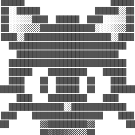
 ██████                      ██████ 
 ██░░██████              ██████░░██ 
 ██░░░░░░████  ██████  ████░░░░░░██ 
 ██░░░░░░░░██████████████░░░░░░░░██ 
 ████░░██████████████████████░░████ 
   ██████████████████████████████   
     ██████████████████████████     
   ██████████████████████████████   
   ██████    ██████████    ██████   
   ████    ██  ██████  ██    ████   
███████    ██  ██████  ██    ███████
     ████    ██████████    ████     
   ██████████████░░██████████████   
 ████    ██████████████████    ████ 
███        ▓▓██████████▓▓        ███
           ██▓▓▓▓▓▓▓▓▓▓██           