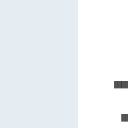
   
   
   
   
   
   
   
   
   
   
███
   
   
   
  █
   