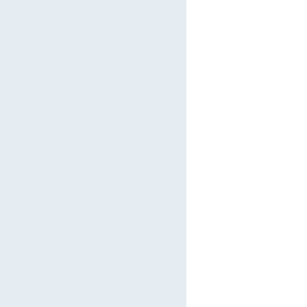
        
        
        
        
        
        
        
        
        
        
        
        
        
        
        
        
        
        
        
        
        
        
        
        
        
        
        
        
        
        
        
        
        
        
        