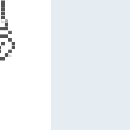
██      

██      

██      

██      

██      

░░▒▒    

  ██    

████    

    ▓▓  

████    

    ██  

██    ██

      ██

    ▓▓  

  ██░░  

██      

        

        

        

        

        

        

        

        

        

        

        

        

        

        

        

        

        

        
