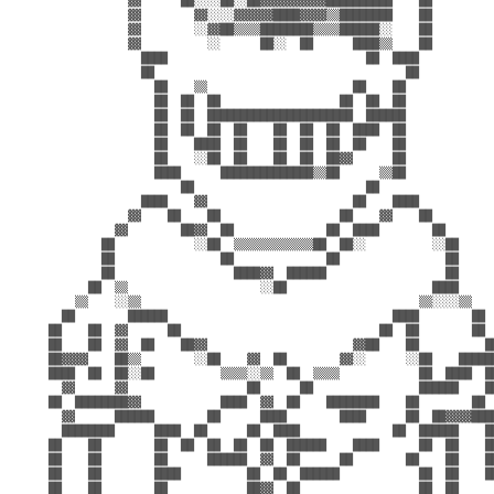
                    ▓▓      ██░░░░██░░██▓▓▓▓▓▓▓▓▓▓██████████    ██          
                    ▓▓        ▓▓░░░░▓▓▓▓▓▓████▓▓▓▓▒▒████████    ██          
                    ▓▓        ░░▓▓██▒▒▒▒████████▒▒▒▒██████░░    ██          
                    ▓▓          ░░      ██░░  ██      ████▒▒    ██          
                      ████                              ██  ████            
                      ██                                      ██            
                        ██    ▒▒                      ██    ██              
                        ██  ██  ██                  ██  ██  ██              
                        ██  ██  ██████████████████████  ██████              
                        ██  ██  ██  ██    ██  ██  ██  ████  ██              
                        ██    ████  ██    ██  ██  ██  ██    ██              
                        ██    ░░██  ██    ██  ██  ██▓▓      ██              
                        ████      ██████████████▒▒██      ▒▒██              
                            ██                          ██                  
                      ████    ▓▓                      ██    ████            
                    ▓▓    ██    ██                  ██    ▓▓    ██          
                  ▓▓        ██▓▓  ██              ██  ████        ██        
                ██            ░░██  ▒▒▒▒▒▒▒▒▒▒▒▒██  ██░░          ░░██      
                ██                ██              ██                ██      
                ██                  ████▓▓  ██████                  ██      
              ██  ▒▒                    ░░██                      ████      
            ▒▒    ░░▒▒                                          ▒▒░░░░▒▒    
          ██        ██████                                  ████        ██  
        ██    ██  ▓▓      ██                              ██  ██        ██  
        ██    ██  ▓▓  ██    ██▓▓                      ▓▓██    ██          ██
        ██▓▓▓▓    ██▒▒        ░░██    ▓▓  ██        ▓▓░░      ░░██    ██████
        ████  ██  ██░░██          ▒▒▒▒░░▒▒  ██  ▒▒▒▒            ██  ████  ██
          ▓▓      ▓▓                  ██      ██                ██████    ██
        ██  ████████▓▓            ████  ▓▓  ██    ████████    ██        ██  
          ▓▓      ██████        ██      ████        ████      ██  ██▓▓▓▓████
          ████████      ████  ██      ██  ████              ██  ██████    ██
        ██    ██        ██  ██  ██  ██  ██  ██████    ████      ██  ██    ██
        ██    ██        ██      ██████  ▓▓  ██      ██        ██    ██    ██
        ██    ██        ████          ██  ██  ██████            ██  ██    ██
        ██    ██        ██            ██▓▓  ██                  ██  ██      